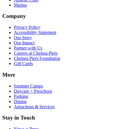
Marina​​​​‌ ‍ ​‍​‍‌‍ ‌ ​‍‌‍‍‌‌‍‌ ‌‍‍‌‌‍ ‍​‍​‍​ ‍‍​‍​‍‌ ​ ‌‍​‌‌‍ ‍‌‍‍‌‌ ‌​‌ ‍‌​‍ ‍‌‍‍‌‌‍ ​‍​‍​‍ ​​‍​‍‌‍‍​‌ ​‍‌‍‌‌‌‍‌‍​‍​‍​ ‍‍​‍​‍‌‍‍​‌ ‌​‌ ‌​‌ ​​‌ ​ ​ ‍‍​‍ ​‍ ‌‍​ ‌‍‍​‌‍‌‌‌‍ ​‌ ​ ‌‍‌‌‌‍​‌‌ ​​‌‍‍‌‌‍‌‌‌ ​‍‌ ​ ​‍ ‍‌ ​ ‌‍​‌‌‍ ‍‌‍‍‌‌ ‌​‌ ‍‌​‍ ‍‌ ​ ‌ ‌​‌ ‌‌‌‍‌​‌‍‍‌‌‍ ​‍ ‌‍‍‌‌‍ ‍‌ ‌​‌‍‌‌‌‍ ‍‌ ‌​​‍ ‌‍‌‌‌‍‌​‌‍‍‌‌ ‌​​‍ ‌‍ ‌‌‍ ‌‍‌​‌‍‌‌​ ‌‌ ​​‌ ​‍‌‍‌‌‌ ​ ‌‍‌‌‌‍ ‍‌ ‌​‌‍​‌‌ ‌​‌‍‍‌‌‍ ‌‍ ‍​ ‍ ‌‍‍‌‌‍‌​​ ‌‌‍‌‍‌‍ ‌‍ ‌ ‌​‌‍‌‌‌ ​‍​ ‍ ‌ ‌​‌ ‍‌‌ ​​‌‍‌‌​ ‌‌‍‌‍‌‍ ‌‍ ‌ ‌​‌‍‌‌‌ ​‍​ ‍ ‌ ​​‌‍​‌‌ ‌​‌‍‍​​ ‌‌‍​ ‌‍ ‌‍ ​‌ ‌‌‌‍ ‌‌‍ ‍‌ ​ ​‍‌‌​ ‌‌‌​​‍‌‌ ‌‍‍ ‌‍‌‌‌ ‍‌​‍‌‌​ ​ ‌​‌​​‍‌‌​ ​ ‌​‌​​‍‌‌​ ​‍​ ​‍‌‍‌‌‌‍​‍​ ​‍​ ‍​‌‍​ ​ ‌‌‌‍​ ‌‍​ ‌‍‌‌‌‍​‍‌‍​‌​ ​‌​‍‌‌​ ​‍​ ​‍​‍‌‌​ ‌‌‌​‌​​‍ ‍‌‍ ​‌‍‍‌‌‍ ‍‌‍‍ ‌ ​ ​‍‌‌​ ‌‌‌​​‍‌‌ ‌‍‍ ‌‍‌‌‌ ‍‌​‍‌‌​ ​ ‌​‌​​‍‌‌​ ​ ‌​‌​​‍‌‌​ ​‍​ ​‍​ ‌‍​ ‌‌​ ‌‍​ ‌‌‌‍‌‌‌‍‌‍‌‍​‌​ ​​​ ‌‍​ ‌‌​ ‌​‌‍‌​​‍‌‌​ ​‍​ ​‍​‍‌‌​ ‌‌‌​‌​​‍ ‍‌‍ ‍‌‍​‌‌‍ ‌‌‍‌‌​ ‌‍​‍‌‍​‌‌ ​ ‌‍‌‌‌‌‌‌‌ ​‍‌‍ ​​ ‌‌‍‍​‌ ‌​‌ ‌​‌ ​​‌ ​ ​‍‌‌​ ​ ‌​​‌​‍‌‌​ ​‍‌​‌‍​‍‌‌​ ​‍‌​‌‍‌‍​ ‌‍‍​‌‍‌‌‌‍ ​‌ ​ ‌‍‌‌‌‍​‌‌ ​​‌‍‍‌‌‍‌‌‌ ​‍‌ ​ ​‍ ‍‌ ​ ‌‍​‌‌‍ ‍‌‍‍‌‌ ‌​‌ ‍‌​‍ ‍‌ ​ ‌ ‌​‌ ‌‌‌‍‌​‌‍‍‌‌‍ ​‍‌‍‌‍‍‌‌‍‌​​ ‌‌‍‌‍‌‍ ‌‍ ‌ ‌​‌‍‌‌‌ ​‍​‍‌‍‌ ‌​‌ ‍‌‌ ​​‌‍‌‌​ ‌‌‍‌‍‌‍ ‌‍ ‌ ‌​‌‍‌‌‌ ​‍​‍‌‍‌ ​​‌‍​‌‌ ‌​‌‍‍​​ ‌‌‍​ ‌‍ ‌‍ ​‌ ‌‌‌‍ ‌‌‍ ‍‌ ​ ​‍‌‌​ ‌‌‌​​‍‌‌ ‌‍‍ ‌‍‌‌‌ ‍‌​‍‌‌​ ​ ‌​‌​​‍‌‌​ ​ ‌​‌​​‍‌‌​ ​‍​ ​‍‌‍‌‌‌‍​‍​ ​‍​ ‍​‌‍​ ​ ‌‌‌‍​ ‌‍​ ‌‍‌‌‌‍​‍‌‍​‌​ ​‌​‍‌‌​ ​‍​ ​‍​‍‌‌​ ‌‌‌​‌​​‍ ‍‌‍ ​‌‍‍‌‌‍ ‍‌‍‍ ‌ ​ ​‍‌‌​ ‌‌‌​​‍‌‌ ‌‍‍ ‌‍‌‌‌ ‍‌​‍‌‌​ ​ ‌​‌​​‍‌‌​ ​ ‌​‌​​‍‌‌​ ​‍​ ​‍​ ‌‍​ ‌‌​ ‌‍​ ‌‌‌‍‌‌‌‍‌‍‌‍​‌​ ​​​ ‌‍​ ‌‌​ ‌​‌‍‌​​‍‌‌​ ​‍​ ​‍​‍‌‌​ ‌‌‌​‌​​‍ ‍‌‍ ‍‌‍​‌‌‍ ‌‌‍‌‌​‍‌‍‌ ​​‌‍‌‌‌ ​‍‌ ​ ‌ ​​‌‍‌‌‌‍​ ‌ ‌​‌‍‍‌‌ ‌‍‌‍‌‌​ ‌‌ ​​‌ ‌‌‌‍​‍‌‍ ​‌‍‍‌‌ ​ ‌‍‍​‌‍‌‌‌‍‌​​‍​‍‌ ‌
Company​​​​‌ ‍ ​‍​‍‌‍ ‌ ​‍‌‍‍‌‌‍‌ ‌‍‍‌‌‍ ‍​‍​‍​ ‍‍​‍​‍‌ ​ ‌‍​‌‌‍ ‍‌‍‍‌‌ ‌​‌ ‍‌​‍ ‍‌‍‍‌‌‍ ​‍​‍​‍ ​​‍​‍‌‍‍​‌ ​‍‌‍‌‌‌‍‌‍​‍​‍​ ‍‍​‍​‍‌‍‍​‌ ‌​‌ ‌​‌ ​​‌ ​ ​ ‍‍​‍ ​‍ ‌‍​ ‌‍‍​‌‍‌‌‌‍ ​‌ ​ ‌‍‌‌‌‍​‌‌ ​​‌‍‍‌‌‍‌‌‌ ​‍‌ ​ ​‍ ‍‌ ​ ‌‍​‌‌‍ ‍‌‍‍‌‌ ‌​‌ ‍‌​‍ ‍‌ ​ ‌ ‌​‌ ‌‌‌‍‌​‌‍‍‌‌‍ ​‍ ‌‍‍‌‌‍ ‍‌ ‌​‌‍‌‌‌‍ ‍‌ ‌​​‍ ‌‍‌‌‌‍‌​‌‍‍‌‌ ‌​​‍ ‌‍ ‌‌‍ ‌‍‌​‌‍‌‌​ ‌‌ ​​‌ ​‍‌‍‌‌‌ ​ ‌‍‌‌‌‍ ‍‌ ‌​‌‍​‌‌ ‌​‌‍‍‌‌‍ ‌‍ ‍​ ‍ ‌‍‍‌‌‍‌​​ ‌‌‍‌‍‌‍ ‌‍ ‌ ‌​‌‍‌‌‌ ​‍​ ‍ ‌ ‌​‌ ‍‌‌ ​​‌‍‌‌​ ‌‌‍‌‍‌‍ ‌‍ ‌ ‌​‌‍‌‌‌ ​‍​ ‍ ‌ ​​‌‍​‌‌ ‌​‌‍‍​​ ‌‌‍​ ‌‍ ‌‍ ​‌ ‌‌‌‍ ‌‌‍ ‍‌ ​ ​‍‌‌​ ‌‌‌​​‍‌‌ ‌‍‍ ‌‍‌‌‌ ‍‌​‍‌‌​ ​ ‌​‌​​‍‌‌​ ​ ‌​‌​​‍‌‌​ ​‍​ ​‍‌‍​ ​ ​ ​ ‌​​ ​​‌‍​ ​ ‌‍‌‍‌​​ ‌​‌‍‌‍‌‍‌‌‌‍‌‌‌‍‌​​‍‌‌​ ​‍​ ​‍​‍‌‌​ ‌‌‌​‌​​‍ ‍‌ ‌​‌‍‍‌‌ ‌​‌‍ ​‌‍‌‌​ ‌‍​‍‌‍​‌‌ ​ ‌‍‌‌‌‌‌‌‌ ​‍‌‍ ​​ ‌‌‍‍​‌ ‌​‌ ‌​‌ ​​‌ ​ ​‍‌‌​ ​ ‌​​‌​‍‌‌​ ​‍‌​‌‍​‍‌‌​ ​‍‌​‌‍‌‍​ ‌‍‍​‌‍‌‌‌‍ ​‌ ​ ‌‍‌‌‌‍​‌‌ ​​‌‍‍‌‌‍‌‌‌ ​‍‌ ​ ​‍ ‍‌ ​ ‌‍​‌‌‍ ‍‌‍‍‌‌ ‌​‌ ‍‌​‍ ‍‌ ​ ‌ ‌​‌ ‌‌‌‍‌​‌‍‍‌‌‍ ​‍‌‍‌‍‍‌‌‍‌​​ ‌‌‍‌‍‌‍ ‌‍ ‌ ‌​‌‍‌‌‌ ​‍​‍‌‍‌ ‌​‌ ‍‌‌ ​​‌‍‌‌​ ‌‌‍‌‍‌‍ ‌‍ ‌ ‌​‌‍‌‌‌ ​‍​‍‌‍‌ ​​‌‍​‌‌ ‌​‌‍‍​​ ‌‌‍​ ‌‍ ‌‍ ​‌ ‌‌‌‍ ‌‌‍ ‍‌ ​ ​‍‌‌​ ‌‌‌​​‍‌‌ ‌‍‍ ‌‍‌‌‌ ‍‌​‍‌‌​ ​ ‌​‌​​‍‌‌​ ​ ‌​‌​​‍‌‌​ ​‍​ ​‍‌‍​ ​ ​ ​ ‌​​ ​​‌‍​ ​ ‌‍‌‍‌​​ ‌​‌‍‌‍‌‍‌‌‌‍‌‌‌‍‌​​‍‌‌​ ​‍​ ​‍​‍‌‌​ ‌‌‌​‌​​‍ ‍‌ ‌​‌‍‍‌‌ ‌​‌‍ ​‌‍‌‌​‍‌‍‌ ​​‌‍‌‌‌ ​‍‌ ​ ‌ ​​‌‍‌‌‌‍​ ‌ ‌​‌‍‍‌‌ ‌‍‌‍‌‌​ ‌‌ ​​‌ ‌‌‌‍​‍‌‍ ​‌‍‍‌‌ ​ ‌‍‍​‌‍‌‌‌‍‌​​‍​‍‌ ‌
Privacy Policy​​​​‌ ‍ ​‍​‍‌‍ ‌ ​‍‌‍‍‌‌‍‌ ‌‍‍‌‌‍ ‍​‍​‍​ ‍‍​‍​‍‌ ​ ‌‍​‌‌‍ ‍‌‍‍‌‌ ‌​‌ ‍‌​‍ ‍‌‍‍‌‌‍ ​‍​‍​‍ ​​‍​‍‌‍‍​‌ ​‍‌‍‌‌‌‍‌‍​‍​‍​ ‍‍​‍​‍‌‍‍​‌ ‌​‌ ‌​‌ ​​‌ ​ ​ ‍‍​‍ ​‍ ‌‍​ ‌‍‍​‌‍‌‌‌‍ ​‌ ​ ‌‍‌‌‌‍​‌‌ ​​‌‍‍‌‌‍‌‌‌ ​‍‌ ​ ​‍ ‍‌ ​ ‌‍​‌‌‍ ‍‌‍‍‌‌ ‌​‌ ‍‌​‍ ‍‌ ​ ‌ ‌​‌ ‌‌‌‍‌​‌‍‍‌‌‍ ​‍ ‌‍‍‌‌‍ ‍‌ ‌​‌‍‌‌‌‍ ‍‌ ‌​​‍ ‌‍‌‌‌‍‌​‌‍‍‌‌ ‌​​‍ ‌‍ ‌‌‍ ‌‍‌​‌‍‌‌​ ‌‌ ​​‌ ​‍‌‍‌‌‌ ​ ‌‍‌‌‌‍ ‍‌ ‌​‌‍​‌‌ ‌​‌‍‍‌‌‍ ‌‍ ‍​ ‍ ‌‍‍‌‌‍‌​​ ‌‌‍‌‍‌‍ ‌‍ ‌ ‌​‌‍‌‌‌ ​‍​ ‍ ‌ ‌​‌ ‍‌‌ ​​‌‍‌‌​ ‌‌‍‌‍‌‍ ‌‍ ‌ ‌​‌‍‌‌‌ ​‍​ ‍ ‌ ​​‌‍​‌‌ ‌​‌‍‍​​ ‌‌‍​ ‌‍ ‌‍ ​‌ ‌‌‌‍ ‌‌‍ ‍‌ ​ ​‍‌‌​ ‌‌‌​​‍‌‌ ‌‍‍ ‌‍‌‌‌ ‍‌​‍‌‌​ ​ ‌​‌​​‍‌‌​ ​ ‌​‌​​‍‌‌​ ​‍​ ​‍‌‍​ ​ ​ ​ ‌​​ ​​‌‍​ ​ ‌‍‌‍‌​​ ‌​‌‍‌‍‌‍‌‌‌‍‌‌‌‍‌​​‍‌‌​ ​‍​ ​‍​‍‌‌​ ‌‌‌​‌​​‍ ‍‌‍ ​‌‍‍‌‌‍ ‍‌‍‍ ‌ ​ ​‍‌‌​ ‌‌‌​​‍‌‌ ‌‍‍ ‌‍‌‌‌ ‍‌​‍‌‌​ ​ ‌​‌​​‍‌‌​ ​ ‌​‌​​‍‌‌​ ​‍​ ​‍​ ​​​ ‍‌‌‍‌‌​ ‍​​ ‍‌​ ​‍‌‍​‍‌‍​‍​ ​‍​ ‍​‌‍​‌​ ​​​‍‌‌​ ​‍​ ​‍​‍‌‌​ ‌‌‌​‌​​‍ ‍‌‍ ‍‌‍​‌‌‍ ‌‌‍‌‌​ ‌‍​‍‌‍​‌‌ ​ ‌‍‌‌‌‌‌‌‌ ​‍‌‍ ​​ ‌‌‍‍​‌ ‌​‌ ‌​‌ ​​‌ ​ ​‍‌‌​ ​ ‌​​‌​‍‌‌​ ​‍‌​‌‍​‍‌‌​ ​‍‌​‌‍‌‍​ ‌‍‍​‌‍‌‌‌‍ ​‌ ​ ‌‍‌‌‌‍​‌‌ ​​‌‍‍‌‌‍‌‌‌ ​‍‌ ​ ​‍ ‍‌ ​ ‌‍​‌‌‍ ‍‌‍‍‌‌ ‌​‌ ‍‌​‍ ‍‌ ​ ‌ ‌​‌ ‌‌‌‍‌​‌‍‍‌‌‍ ​‍‌‍‌‍‍‌‌‍‌​​ ‌‌‍‌‍‌‍ ‌‍ ‌ ‌​‌‍‌‌‌ ​‍​‍‌‍‌ ‌​‌ ‍‌‌ ​​‌‍‌‌​ ‌‌‍‌‍‌‍ ‌‍ ‌ ‌​‌‍‌‌‌ ​‍​‍‌‍‌ ​​‌‍​‌‌ ‌​‌‍‍​​ ‌‌‍​ ‌‍ ‌‍ ​‌ ‌‌‌‍ ‌‌‍ ‍‌ ​ ​‍‌‌​ ‌‌‌​​‍‌‌ ‌‍‍ ‌‍‌‌‌ ‍‌​‍‌‌​ ​ ‌​‌​​‍‌‌​ ​ ‌​‌​​‍‌‌​ ​‍​ ​‍‌‍​ ​ ​ ​ ‌​​ ​​‌‍​ ​ ‌‍‌‍‌​​ ‌​‌‍‌‍‌‍‌‌‌‍‌‌‌‍‌​​‍‌‌​ ​‍​ ​‍​‍‌‌​ ‌‌‌​‌​​‍ ‍‌‍ ​‌‍‍‌‌‍ ‍‌‍‍ ‌ ​ ​‍‌‌​ ‌‌‌​​‍‌‌ ‌‍‍ ‌‍‌‌‌ ‍‌​‍‌‌​ ​ ‌​‌​​‍‌‌​ ​ ‌​‌​​‍‌‌​ ​‍​ ​‍​ ​​​ ‍‌‌‍‌‌​ ‍​​ ‍‌​ ​‍‌‍​‍‌‍​‍​ ​‍​ ‍​‌‍​‌​ ​​​‍‌‌​ ​‍​ ​‍​‍‌‌​ ‌‌‌​‌​​‍ ‍‌‍ ‍‌‍​‌‌‍ ‌‌‍‌‌​‍‌‍‌ ​​‌‍‌‌‌ ​‍‌ ​ ‌ ​​‌‍‌‌‌‍​ ‌ ‌​‌‍‍‌‌ ‌‍‌‍‌‌​ ‌‌ ​​‌ ‌‌‌‍​‍‌‍ ​‌‍‍‌‌ ​ ‌‍‍​‌‍‌‌‌‍‌​​‍​‍‌ ‌
Accessibility Statement​​​​‌ ‍ ​‍​‍‌‍ ‌ ​‍‌‍‍‌‌‍‌ ‌‍‍‌‌‍ ‍​‍​‍​ ‍‍​‍​‍‌ ​ ‌‍​‌‌‍ ‍‌‍‍‌‌ ‌​‌ ‍‌​‍ ‍‌‍‍‌‌‍ ​‍​‍​‍ ​​‍​‍‌‍‍​‌ ​‍‌‍‌‌‌‍‌‍​‍​‍​ ‍‍​‍​‍‌‍‍​‌ ‌​‌ ‌​‌ ​​‌ ​ ​ ‍‍​‍ ​‍ ‌‍​ ‌‍‍​‌‍‌‌‌‍ ​‌ ​ ‌‍‌‌‌‍​‌‌ ​​‌‍‍‌‌‍‌‌‌ ​‍‌ ​ ​‍ ‍‌ ​ ‌‍​‌‌‍ ‍‌‍‍‌‌ ‌​‌ ‍‌​‍ ‍‌ ​ ‌ ‌​‌ ‌‌‌‍‌​‌‍‍‌‌‍ ​‍ ‌‍‍‌‌‍ ‍‌ ‌​‌‍‌‌‌‍ ‍‌ ‌​​‍ ‌‍‌‌‌‍‌​‌‍‍‌‌ ‌​​‍ ‌‍ ‌‌‍ ‌‍‌​‌‍‌‌​ ‌‌ ​​‌ ​‍‌‍‌‌‌ ​ ‌‍‌‌‌‍ ‍‌ ‌​‌‍​‌‌ ‌​‌‍‍‌‌‍ ‌‍ ‍​ ‍ ‌‍‍‌‌‍‌​​ ‌‌‍‌‍‌‍ ‌‍ ‌ ‌​‌‍‌‌‌ ​‍​ ‍ ‌ ‌​‌ ‍‌‌ ​​‌‍‌‌​ ‌‌‍‌‍‌‍ ‌‍ ‌ ‌​‌‍‌‌‌ ​‍​ ‍ ‌ ​​‌‍​‌‌ ‌​‌‍‍​​ ‌‌‍​ ‌‍ ‌‍ ​‌ ‌‌‌‍ ‌‌‍ ‍‌ ​ ​‍‌‌​ ‌‌‌​​‍‌‌ ‌‍‍ ‌‍‌‌‌ ‍‌​‍‌‌​ ​ ‌​‌​​‍‌‌​ ​ ‌​‌​​‍‌‌​ ​‍​ ​‍‌‍​ ​ ​ ​ ‌​​ ​​‌‍​ ​ ‌‍‌‍‌​​ ‌​‌‍‌‍‌‍‌‌‌‍‌‌‌‍‌​​‍‌‌​ ​‍​ ​‍​‍‌‌​ ‌‌‌​‌​​‍ ‍‌‍ ​‌‍‍‌‌‍ ‍‌‍‍ ‌ ​ ​‍‌‌​ ‌‌‌​​‍‌‌ ‌‍‍ ‌‍‌‌‌ ‍‌​‍‌‌​ ​ ‌​‌​​‍‌‌​ ​ ‌​‌​​‍‌‌​ ​‍​ ​‍​ ​ ​ ‌‍​ ‌ ​ ​ ‌‍​‌​ ‌‍​ ‌ ​ ‍‌​ ​‌​ ‌‍‌‍‌​​ ​​​‍‌‌​ ​‍​ ​‍​‍‌‌​ ‌‌‌​‌​​‍ ‍‌‍ ‍‌‍​‌‌‍ ‌‌‍‌‌​ ‌‍​‍‌‍​‌‌ ​ ‌‍‌‌‌‌‌‌‌ ​‍‌‍ ​​ ‌‌‍‍​‌ ‌​‌ ‌​‌ ​​‌ ​ ​‍‌‌​ ​ ‌​​‌​‍‌‌​ ​‍‌​‌‍​‍‌‌​ ​‍‌​‌‍‌‍​ ‌‍‍​‌‍‌‌‌‍ ​‌ ​ ‌‍‌‌‌‍​‌‌ ​​‌‍‍‌‌‍‌‌‌ ​‍‌ ​ ​‍ ‍‌ ​ ‌‍​‌‌‍ ‍‌‍‍‌‌ ‌​‌ ‍‌​‍ ‍‌ ​ ‌ ‌​‌ ‌‌‌‍‌​‌‍‍‌‌‍ ​‍‌‍‌‍‍‌‌‍‌​​ ‌‌‍‌‍‌‍ ‌‍ ‌ ‌​‌‍‌‌‌ ​‍​‍‌‍‌ ‌​‌ ‍‌‌ ​​‌‍‌‌​ ‌‌‍‌‍‌‍ ‌‍ ‌ ‌​‌‍‌‌‌ ​‍​‍‌‍‌ ​​‌‍​‌‌ ‌​‌‍‍​​ ‌‌‍​ ‌‍ ‌‍ ​‌ ‌‌‌‍ ‌‌‍ ‍‌ ​ ​‍‌‌​ ‌‌‌​​‍‌‌ ‌‍‍ ‌‍‌‌‌ ‍‌​‍‌‌​ ​ ‌​‌​​‍‌‌​ ​ ‌​‌​​‍‌‌​ ​‍​ ​‍‌‍​ ​ ​ ​ ‌​​ ​​‌‍​ ​ ‌‍‌‍‌​​ ‌​‌‍‌‍‌‍‌‌‌‍‌‌‌‍‌​​‍‌‌​ ​‍​ ​‍​‍‌‌​ ‌‌‌​‌​​‍ ‍‌‍ ​‌‍‍‌‌‍ ‍‌‍‍ ‌ ​ ​‍‌‌​ ‌‌‌​​‍‌‌ ‌‍‍ ‌‍‌‌‌ ‍‌​‍‌‌​ ​ ‌​‌​​‍‌‌​ ​ ‌​‌​​‍‌‌​ ​‍​ ​‍​ ​ ​ ‌‍​ ‌ ​ ​ ‌‍​‌​ ‌‍​ ‌ ​ ‍‌​ ​‌​ ‌‍‌‍‌​​ ​​​‍‌‌​ ​‍​ ​‍​‍‌‌​ ‌‌‌​‌​​‍ ‍‌‍ ‍‌‍​‌‌‍ ‌‌‍‌‌​‍‌‍‌ ​​‌‍‌‌‌ ​‍‌ ​ ‌ ​​‌‍‌‌‌‍​ ‌ ‌​‌‍‍‌‌ ‌‍‌‍‌‌​ ‌‌ ​​‌ ‌‌‌‍​‍‌‍ ​‌‍‍‌‌ ​ ‌‍‍​‌‍‌‌‌‍‌​​‍​‍‌ ‌
Our Story​​​​‌ ‍ ​‍​‍‌‍ ‌ ​‍‌‍‍‌‌‍‌ ‌‍‍‌‌‍ ‍​‍​‍​ ‍‍​‍​‍‌ ​ ‌‍​‌‌‍ ‍‌‍‍‌‌ ‌​‌ ‍‌​‍ ‍‌‍‍‌‌‍ ​‍​‍​‍ ​​‍​‍‌‍‍​‌ ​‍‌‍‌‌‌‍‌‍​‍​‍​ ‍‍​‍​‍‌‍‍​‌ ‌​‌ ‌​‌ ​​‌ ​ ​ ‍‍​‍ ​‍ ‌‍​ ‌‍‍​‌‍‌‌‌‍ ​‌ ​ ‌‍‌‌‌‍​‌‌ ​​‌‍‍‌‌‍‌‌‌ ​‍‌ ​ ​‍ ‍‌ ​ ‌‍​‌‌‍ ‍‌‍‍‌‌ ‌​‌ ‍‌​‍ ‍‌ ​ ‌ ‌​‌ ‌‌‌‍‌​‌‍‍‌‌‍ ​‍ ‌‍‍‌‌‍ ‍‌ ‌​‌‍‌‌‌‍ ‍‌ ‌​​‍ ‌‍‌‌‌‍‌​‌‍‍‌‌ ‌​​‍ ‌‍ ‌‌‍ ‌‍‌​‌‍‌‌​ ‌‌ ​​‌ ​‍‌‍‌‌‌ ​ ‌‍‌‌‌‍ ‍‌ ‌​‌‍​‌‌ ‌​‌‍‍‌‌‍ ‌‍ ‍​ ‍ ‌‍‍‌‌‍‌​​ ‌‌‍‌‍‌‍ ‌‍ ‌ ‌​‌‍‌‌‌ ​‍​ ‍ ‌ ‌​‌ ‍‌‌ ​​‌‍‌‌​ ‌‌‍‌‍‌‍ ‌‍ ‌ ‌​‌‍‌‌‌ ​‍​ ‍ ‌ ​​‌‍​‌‌ ‌​‌‍‍​​ ‌‌‍​ ‌‍ ‌‍ ​‌ ‌‌‌‍ ‌‌‍ ‍‌ ​ ​‍‌‌​ ‌‌‌​​‍‌‌ ‌‍‍ ‌‍‌‌‌ ‍‌​‍‌‌​ ​ ‌​‌​​‍‌‌​ ​ ‌​‌​​‍‌‌​ ​‍​ ​‍‌‍​ ​ ​ ​ ‌​​ ​​‌‍​ ​ ‌‍‌‍‌​​ ‌​‌‍‌‍‌‍‌‌‌‍‌‌‌‍‌​​‍‌‌​ ​‍​ ​‍​‍‌‌​ ‌‌‌​‌​​‍ ‍‌‍ ​‌‍‍‌‌‍ ‍‌‍‍ ‌ ​ ​‍‌‌​ ‌‌‌​​‍‌‌ ‌‍‍ ‌‍‌‌‌ ‍‌​‍‌‌​ ​ ‌​‌​​‍‌‌​ ​ ‌​‌​​‍‌‌​ ​‍​ ​‍‌‍‌‍​ ​ ​ ‌‌‌‍‌​‌‍​ ​ ​​​ ​ ​ ‌‍​ ‌‍​ ​ ‌‍​‍​ ​‍​‍‌‌​ ​‍​ ​‍​‍‌‌​ ‌‌‌​‌​​‍ ‍‌‍ ‍‌‍​‌‌‍ ‌‌‍‌‌​ ‌‍​‍‌‍​‌‌ ​ ‌‍‌‌‌‌‌‌‌ ​‍‌‍ ​​ ‌‌‍‍​‌ ‌​‌ ‌​‌ ​​‌ ​ ​‍‌‌​ ​ ‌​​‌​‍‌‌​ ​‍‌​‌‍​‍‌‌​ ​‍‌​‌‍‌‍​ ‌‍‍​‌‍‌‌‌‍ ​‌ ​ ‌‍‌‌‌‍​‌‌ ​​‌‍‍‌‌‍‌‌‌ ​‍‌ ​ ​‍ ‍‌ ​ ‌‍​‌‌‍ ‍‌‍‍‌‌ ‌​‌ ‍‌​‍ ‍‌ ​ ‌ ‌​‌ ‌‌‌‍‌​‌‍‍‌‌‍ ​‍‌‍‌‍‍‌‌‍‌​​ ‌‌‍‌‍‌‍ ‌‍ ‌ ‌​‌‍‌‌‌ ​‍​‍‌‍‌ ‌​‌ ‍‌‌ ​​‌‍‌‌​ ‌‌‍‌‍‌‍ ‌‍ ‌ ‌​‌‍‌‌‌ ​‍​‍‌‍‌ ​​‌‍​‌‌ ‌​‌‍‍​​ ‌‌‍​ ‌‍ ‌‍ ​‌ ‌‌‌‍ ‌‌‍ ‍‌ ​ ​‍‌‌​ ‌‌‌​​‍‌‌ ‌‍‍ ‌‍‌‌‌ ‍‌​‍‌‌​ ​ ‌​‌​​‍‌‌​ ​ ‌​‌​​‍‌‌​ ​‍​ ​‍‌‍​ ​ ​ ​ ‌​​ ​​‌‍​ ​ ‌‍‌‍‌​​ ‌​‌‍‌‍‌‍‌‌‌‍‌‌‌‍‌​​‍‌‌​ ​‍​ ​‍​‍‌‌​ ‌‌‌​‌​​‍ ‍‌‍ ​‌‍‍‌‌‍ ‍‌‍‍ ‌ ​ ​‍‌‌​ ‌‌‌​​‍‌‌ ‌‍‍ ‌‍‌‌‌ ‍‌​‍‌‌​ ​ ‌​‌​​‍‌‌​ ​ ‌​‌​​‍‌‌​ ​‍​ ​‍‌‍‌‍​ ​ ​ ‌‌‌‍‌​‌‍​ ​ ​​​ ​ ​ ‌‍​ ‌‍​ ​ ‌‍​‍​ ​‍​‍‌‌​ ​‍​ ​‍​‍‌‌​ ‌‌‌​‌​​‍ ‍‌‍ ‍‌‍​‌‌‍ ‌‌‍‌‌​‍‌‍‌ ​​‌‍‌‌‌ ​‍‌ ​ ‌ ​​‌‍‌‌‌‍​ ‌ ‌​‌‍‍‌‌ ‌‍‌‍‌‌​ ‌‌ ​​‌ ‌‌‌‍​‍‌‍ ​‌‍‍‌‌ ​ ‌‍‍​‌‍‌‌‌‍‌​​‍​‍‌ ‌
Our Impact​​​​‌ ‍ ​‍​‍‌‍ ‌ ​‍‌‍‍‌‌‍‌ ‌‍‍‌‌‍ ‍​‍​‍​ ‍‍​‍​‍‌ ​ ‌‍​‌‌‍ ‍‌‍‍‌‌ ‌​‌ ‍‌​‍ ‍‌‍‍‌‌‍ ​‍​‍​‍ ​​‍​‍‌‍‍​‌ ​‍‌‍‌‌‌‍‌‍​‍​‍​ ‍‍​‍​‍‌‍‍​‌ ‌​‌ ‌​‌ ​​‌ ​ ​ ‍‍​‍ ​‍ ‌‍​ ‌‍‍​‌‍‌‌‌‍ ​‌ ​ ‌‍‌‌‌‍​‌‌ ​​‌‍‍‌‌‍‌‌‌ ​‍‌ ​ ​‍ ‍‌ ​ ‌‍​‌‌‍ ‍‌‍‍‌‌ ‌​‌ ‍‌​‍ ‍‌ ​ ‌ ‌​‌ ‌‌‌‍‌​‌‍‍‌‌‍ ​‍ ‌‍‍‌‌‍ ‍‌ ‌​‌‍‌‌‌‍ ‍‌ ‌​​‍ ‌‍‌‌‌‍‌​‌‍‍‌‌ ‌​​‍ ‌‍ ‌‌‍ ‌‍‌​‌‍‌‌​ ‌‌ ​​‌ ​‍‌‍‌‌‌ ​ ‌‍‌‌‌‍ ‍‌ ‌​‌‍​‌‌ ‌​‌‍‍‌‌‍ ‌‍ ‍​ ‍ ‌‍‍‌‌‍‌​​ ‌‌‍‌‍‌‍ ‌‍ ‌ ‌​‌‍‌‌‌ ​‍​ ‍ ‌ ‌​‌ ‍‌‌ ​​‌‍‌‌​ ‌‌‍‌‍‌‍ ‌‍ ‌ ‌​‌‍‌‌‌ ​‍​ ‍ ‌ ​​‌‍​‌‌ ‌​‌‍‍​​ ‌‌‍​ ‌‍ ‌‍ ​‌ ‌‌‌‍ ‌‌‍ ‍‌ ​ ​‍‌‌​ ‌‌‌​​‍‌‌ ‌‍‍ ‌‍‌‌‌ ‍‌​‍‌‌​ ​ ‌​‌​​‍‌‌​ ​ ‌​‌​​‍‌‌​ ​‍​ ​‍‌‍​ ​ ​ ​ ‌​​ ​​‌‍​ ​ ‌‍‌‍‌​​ ‌​‌‍‌‍‌‍‌‌‌‍‌‌‌‍‌​​‍‌‌​ ​‍​ ​‍​‍‌‌​ ‌‌‌​‌​​‍ ‍‌‍ ​‌‍‍‌‌‍ ‍‌‍‍ ‌ ​ ​‍‌‌​ ‌‌‌​​‍‌‌ ‌‍‍ ‌‍‌‌‌ ‍‌​‍‌‌​ ​ ‌​‌​​‍‌‌​ ​ ‌​‌​​‍‌‌​ ​‍​ ​‍‌‍‌‍​ ‍‌​ ​ ‌‍​‌​ ‌​​ ​‌‌‍​‌​ ​​‌‍‌‌​ ‌‍‌‍‌​​ ‌ ​‍‌‌​ ​‍​ ​‍​‍‌‌​ ‌‌‌​‌​​‍ ‍‌‍ ‍‌‍​‌‌‍ ‌‌‍‌‌​ ‌‍​‍‌‍​‌‌ ​ ‌‍‌‌‌‌‌‌‌ ​‍‌‍ ​​ ‌‌‍‍​‌ ‌​‌ ‌​‌ ​​‌ ​ ​‍‌‌​ ​ ‌​​‌​‍‌‌​ ​‍‌​‌‍​‍‌‌​ ​‍‌​‌‍‌‍​ ‌‍‍​‌‍‌‌‌‍ ​‌ ​ ‌‍‌‌‌‍​‌‌ ​​‌‍‍‌‌‍‌‌‌ ​‍‌ ​ ​‍ ‍‌ ​ ‌‍​‌‌‍ ‍‌‍‍‌‌ ‌​‌ ‍‌​‍ ‍‌ ​ ‌ ‌​‌ ‌‌‌‍‌​‌‍‍‌‌‍ ​‍‌‍‌‍‍‌‌‍‌​​ ‌‌‍‌‍‌‍ ‌‍ ‌ ‌​‌‍‌‌‌ ​‍​‍‌‍‌ ‌​‌ ‍‌‌ ​​‌‍‌‌​ ‌‌‍‌‍‌‍ ‌‍ ‌ ‌​‌‍‌‌‌ ​‍​‍‌‍‌ ​​‌‍​‌‌ ‌​‌‍‍​​ ‌‌‍​ ‌‍ ‌‍ ​‌ ‌‌‌‍ ‌‌‍ ‍‌ ​ ​‍‌‌​ ‌‌‌​​‍‌‌ ‌‍‍ ‌‍‌‌‌ ‍‌​‍‌‌​ ​ ‌​‌​​‍‌‌​ ​ ‌​‌​​‍‌‌​ ​‍​ ​‍‌‍​ ​ ​ ​ ‌​​ ​​‌‍​ ​ ‌‍‌‍‌​​ ‌​‌‍‌‍‌‍‌‌‌‍‌‌‌‍‌​​‍‌‌​ ​‍​ ​‍​‍‌‌​ ‌‌‌​‌​​‍ ‍‌‍ ​‌‍‍‌‌‍ ‍‌‍‍ ‌ ​ ​‍‌‌​ ‌‌‌​​‍‌‌ ‌‍‍ ‌‍‌‌‌ ‍‌​‍‌‌​ ​ ‌​‌​​‍‌‌​ ​ ‌​‌​​‍‌‌​ ​‍​ ​‍‌‍‌‍​ ‍‌​ ​ ‌‍​‌​ ‌​​ ​‌‌‍​‌​ ​​‌‍‌‌​ ‌‍‌‍‌​​ ‌ ​‍‌‌​ ​‍​ ​‍​‍‌‌​ ‌‌‌​‌​​‍ ‍‌‍ ‍‌‍​‌‌‍ ‌‌‍‌‌​‍‌‍‌ ​​‌‍‌‌‌ ​‍‌ ​ ‌ ​​‌‍‌‌‌‍​ ‌ ‌​‌‍‍‌‌ ‌‍‌‍‌‌​ ‌‌ ​​‌ ‌‌‌‍​‍‌‍ ​‌‍‍‌‌ ​ ‌‍‍​‌‍‌‌‌‍‌​​‍​‍‌ ‌
Partner with Us​​​​‌ ‍ ​‍​‍‌‍ ‌ ​‍‌‍‍‌‌‍‌ ‌‍‍‌‌‍ ‍​‍​‍​ ‍‍​‍​‍‌ ​ ‌‍​‌‌‍ ‍‌‍‍‌‌ ‌​‌ ‍‌​‍ ‍‌‍‍‌‌‍ ​‍​‍​‍ ​​‍​‍‌‍‍​‌ ​‍‌‍‌‌‌‍‌‍​‍​‍​ ‍‍​‍​‍‌‍‍​‌ ‌​‌ ‌​‌ ​​‌ ​ ​ ‍‍​‍ ​‍ ‌‍​ ‌‍‍​‌‍‌‌‌‍ ​‌ ​ ‌‍‌‌‌‍​‌‌ ​​‌‍‍‌‌‍‌‌‌ ​‍‌ ​ ​‍ ‍‌ ​ ‌‍​‌‌‍ ‍‌‍‍‌‌ ‌​‌ ‍‌​‍ ‍‌ ​ ‌ ‌​‌ ‌‌‌‍‌​‌‍‍‌‌‍ ​‍ ‌‍‍‌‌‍ ‍‌ ‌​‌‍‌‌‌‍ ‍‌ ‌​​‍ ‌‍‌‌‌‍‌​‌‍‍‌‌ ‌​​‍ ‌‍ ‌‌‍ ‌‍‌​‌‍‌‌​ ‌‌ ​​‌ ​‍‌‍‌‌‌ ​ ‌‍‌‌‌‍ ‍‌ ‌​‌‍​‌‌ ‌​‌‍‍‌‌‍ ‌‍ ‍​ ‍ ‌‍‍‌‌‍‌​​ ‌‌‍‌‍‌‍ ‌‍ ‌ ‌​‌‍‌‌‌ ​‍​ ‍ ‌ ‌​‌ ‍‌‌ ​​‌‍‌‌​ ‌‌‍‌‍‌‍ ‌‍ ‌ ‌​‌‍‌‌‌ ​‍​ ‍ ‌ ​​‌‍​‌‌ ‌​‌‍‍​​ ‌‌‍​ ‌‍ ‌‍ ​‌ ‌‌‌‍ ‌‌‍ ‍‌ ​ ​‍‌‌​ ‌‌‌​​‍‌‌ ‌‍‍ ‌‍‌‌‌ ‍‌​‍‌‌​ ​ ‌​‌​​‍‌‌​ ​ ‌​‌​​‍‌‌​ ​‍​ ​‍‌‍​ ​ ​ ​ ‌​​ ​​‌‍​ ​ ‌‍‌‍‌​​ ‌​‌‍‌‍‌‍‌‌‌‍‌‌‌‍‌​​‍‌‌​ ​‍​ ​‍​‍‌‌​ ‌‌‌​‌​​‍ ‍‌‍ ​‌‍‍‌‌‍ ‍‌‍‍ ‌ ​ ​‍‌‌​ ‌‌‌​​‍‌‌ ‌‍‍ ‌‍‌‌‌ ‍‌​‍‌‌​ ​ ‌​‌​​‍‌‌​ ​ ‌​‌​​‍‌‌​ ​‍​ ​‍‌‍‌‌‌‍‌‌​ ​‌‌‍​ ‌‍​ ​ ​​‌‍‌​‌‍‌‌‌‍​‍‌‍​‌​ ‍​‌‍‌‌‌‍​‍‌‍​‍‌‍‌‍​ ‍​‌‍‌‍‌‍‌​​ ​‌‌‍‌‌​ ​​​ ​ ​ ​​​ ‌‌​ ‍‌​ ​ ​ ‍‌​ ‌ ‌‍​‌​ ‍‌‌‍‌​​ ​​​‍‌‌​ ​‍​ ​‍​‍‌‌​ ‌‌‌​‌​​‍ ‍‌‍ ‍‌‍​‌‌‍ ‌‌‍‌‌​ ‌‍​‍‌‍​‌‌ ​ ‌‍‌‌‌‌‌‌‌ ​‍‌‍ ​​ ‌‌‍‍​‌ ‌​‌ ‌​‌ ​​‌ ​ ​‍‌‌​ ​ ‌​​‌​‍‌‌​ ​‍‌​‌‍​‍‌‌​ ​‍‌​‌‍‌‍​ ‌‍‍​‌‍‌‌‌‍ ​‌ ​ ‌‍‌‌‌‍​‌‌ ​​‌‍‍‌‌‍‌‌‌ ​‍‌ ​ ​‍ ‍‌ ​ ‌‍​‌‌‍ ‍‌‍‍‌‌ ‌​‌ ‍‌​‍ ‍‌ ​ ‌ ‌​‌ ‌‌‌‍‌​‌‍‍‌‌‍ ​‍‌‍‌‍‍‌‌‍‌​​ ‌‌‍‌‍‌‍ ‌‍ ‌ ‌​‌‍‌‌‌ ​‍​‍‌‍‌ ‌​‌ ‍‌‌ ​​‌‍‌‌​ ‌‌‍‌‍‌‍ ‌‍ ‌ ‌​‌‍‌‌‌ ​‍​‍‌‍‌ ​​‌‍​‌‌ ‌​‌‍‍​​ ‌‌‍​ ‌‍ ‌‍ ​‌ ‌‌‌‍ ‌‌‍ ‍‌ ​ ​‍‌‌​ ‌‌‌​​‍‌‌ ‌‍‍ ‌‍‌‌‌ ‍‌​‍‌‌​ ​ ‌​‌​​‍‌‌​ ​ ‌​‌​​‍‌‌​ ​‍​ ​‍‌‍​ ​ ​ ​ ‌​​ ​​‌‍​ ​ ‌‍‌‍‌​​ ‌​‌‍‌‍‌‍‌‌‌‍‌‌‌‍‌​​‍‌‌​ ​‍​ ​‍​‍‌‌​ ‌‌‌​‌​​‍ ‍‌‍ ​‌‍‍‌‌‍ ‍‌‍‍ ‌ ​ ​‍‌‌​ ‌‌‌​​‍‌‌ ‌‍‍ ‌‍‌‌‌ ‍‌​‍‌‌​ ​ ‌​‌​​‍‌‌​ ​ ‌​‌​​‍‌‌​ ​‍​ ​‍‌‍‌‌‌‍‌‌​ ​‌‌‍​ ‌‍​ ​ ​​‌‍‌​‌‍‌‌‌‍​‍‌‍​‌​ ‍​‌‍‌‌‌‍​‍‌‍​‍‌‍‌‍​ ‍​‌‍‌‍‌‍‌​​ ​‌‌‍‌‌​ ​​​ ​ ​ ​​​ ‌‌​ ‍‌​ ​ ​ ‍‌​ ‌ ‌‍​‌​ ‍‌‌‍‌​​ ​​​‍‌‌​ ​‍​ ​‍​‍‌‌​ ‌‌‌​‌​​‍ ‍‌‍ ‍‌‍​‌‌‍ ‌‌‍‌‌​‍‌‍‌ ​​‌‍‌‌‌ ​‍‌ ​ ‌ ​​‌‍‌‌‌‍​ ‌ ‌​‌‍‍‌‌ ‌‍‌‍‌‌​ ‌‌ ​​‌ ‌‌‌‍​‍‌‍ ​‌‍‍‌‌ ​ ‌‍‍​‌‍‌‌‌‍‌​​‍​‍‌ ‌
Careers at Chelsea Piers​​​​‌ ‍ ​‍​‍‌‍ ‌ ​‍‌‍‍‌‌‍‌ ‌‍‍‌‌‍ ‍​‍​‍​ ‍‍​‍​‍‌ ​ ‌‍​‌‌‍ ‍‌‍‍‌‌ ‌​‌ ‍‌​‍ ‍‌‍‍‌‌‍ ​‍​‍​‍ ​​‍​‍‌‍‍​‌ ​‍‌‍‌‌‌‍‌‍​‍​‍​ ‍‍​‍​‍‌‍‍​‌ ‌​‌ ‌​‌ ​​‌ ​ ​ ‍‍​‍ ​‍ ‌‍​ ‌‍‍​‌‍‌‌‌‍ ​‌ ​ ‌‍‌‌‌‍​‌‌ ​​‌‍‍‌‌‍‌‌‌ ​‍‌ ​ ​‍ ‍‌ ​ ‌‍​‌‌‍ ‍‌‍‍‌‌ ‌​‌ ‍‌​‍ ‍‌ ​ ‌ ‌​‌ ‌‌‌‍‌​‌‍‍‌‌‍ ​‍ ‌‍‍‌‌‍ ‍‌ ‌​‌‍‌‌‌‍ ‍‌ ‌​​‍ ‌‍‌‌‌‍‌​‌‍‍‌‌ ‌​​‍ ‌‍ ‌‌‍ ‌‍‌​‌‍‌‌​ ‌‌ ​​‌ ​‍‌‍‌‌‌ ​ ‌‍‌‌‌‍ ‍‌ ‌​‌‍​‌‌ ‌​‌‍‍‌‌‍ ‌‍ ‍​ ‍ ‌‍‍‌‌‍‌​​ ‌‌‍‌‍‌‍ ‌‍ ‌ ‌​‌‍‌‌‌ ​‍​ ‍ ‌ ‌​‌ ‍‌‌ ​​‌‍‌‌​ ‌‌‍‌‍‌‍ ‌‍ ‌ ‌​‌‍‌‌‌ ​‍​ ‍ ‌ ​​‌‍​‌‌ ‌​‌‍‍​​ ‌‌‍​ ‌‍ ‌‍ ​‌ ‌‌‌‍ ‌‌‍ ‍‌ ​ ​‍‌‌​ ‌‌‌​​‍‌‌ ‌‍‍ ‌‍‌‌‌ ‍‌​‍‌‌​ ​ ‌​‌​​‍‌‌​ ​ ‌​‌​​‍‌‌​ ​‍​ ​‍‌‍​ ​ ​ ​ ‌​​ ​​‌‍​ ​ ‌‍‌‍‌​​ ‌​‌‍‌‍‌‍‌‌‌‍‌‌‌‍‌​​‍‌‌​ ​‍​ ​‍​‍‌‌​ ‌‌‌​‌​​‍ ‍‌‍ ​‌‍‍‌‌‍ ‍‌‍‍ ‌ ​ ​‍‌‌​ ‌‌‌​​‍‌‌ ‌‍‍ ‌‍‌‌‌ ‍‌​‍‌‌​ ​ ‌​‌​​‍‌‌​ ​ ‌​‌​​‍‌‌​ ​‍​ ​‍​ ‌​​ ‍‌​ ​ ​ ‍​‌‍‌‌​ ​​​ ‍​​ ‌‍‌‍​‌​ ​ ‌‍​‍‌‍​ ​‍‌‌​ ​‍​ ​‍​‍‌‌​ ‌‌‌​‌​​‍ ‍‌‍ ‍‌‍​‌‌‍ ‌‌‍‌‌​ ‌‍​‍‌‍​‌‌ ​ ‌‍‌‌‌‌‌‌‌ ​‍‌‍ ​​ ‌‌‍‍​‌ ‌​‌ ‌​‌ ​​‌ ​ ​‍‌‌​ ​ ‌​​‌​‍‌‌​ ​‍‌​‌‍​‍‌‌​ ​‍‌​‌‍‌‍​ ‌‍‍​‌‍‌‌‌‍ ​‌ ​ ‌‍‌‌‌‍​‌‌ ​​‌‍‍‌‌‍‌‌‌ ​‍‌ ​ ​‍ ‍‌ ​ ‌‍​‌‌‍ ‍‌‍‍‌‌ ‌​‌ ‍‌​‍ ‍‌ ​ ‌ ‌​‌ ‌‌‌‍‌​‌‍‍‌‌‍ ​‍‌‍‌‍‍‌‌‍‌​​ ‌‌‍‌‍‌‍ ‌‍ ‌ ‌​‌‍‌‌‌ ​‍​‍‌‍‌ ‌​‌ ‍‌‌ ​​‌‍‌‌​ ‌‌‍‌‍‌‍ ‌‍ ‌ ‌​‌‍‌‌‌ ​‍​‍‌‍‌ ​​‌‍​‌‌ ‌​‌‍‍​​ ‌‌‍​ ‌‍ ‌‍ ​‌ ‌‌‌‍ ‌‌‍ ‍‌ ​ ​‍‌‌​ ‌‌‌​​‍‌‌ ‌‍‍ ‌‍‌‌‌ ‍‌​‍‌‌​ ​ ‌​‌​​‍‌‌​ ​ ‌​‌​​‍‌‌​ ​‍​ ​‍‌‍​ ​ ​ ​ ‌​​ ​​‌‍​ ​ ‌‍‌‍‌​​ ‌​‌‍‌‍‌‍‌‌‌‍‌‌‌‍‌​​‍‌‌​ ​‍​ ​‍​‍‌‌​ ‌‌‌​‌​​‍ ‍‌‍ ​‌‍‍‌‌‍ ‍‌‍‍ ‌ ​ ​‍‌‌​ ‌‌‌​​‍‌‌ ‌‍‍ ‌‍‌‌‌ ‍‌​‍‌‌​ ​ ‌​‌​​‍‌‌​ ​ ‌​‌​​‍‌‌​ ​‍​ ​‍​ ‌​​ ‍‌​ ​ ​ ‍​‌‍‌‌​ ​​​ ‍​​ ‌‍‌‍​‌​ ​ ‌‍​‍‌‍​ ​‍‌‌​ ​‍​ ​‍​‍‌‌​ ‌‌‌​‌​​‍ ‍‌‍ ‍‌‍​‌‌‍ ‌‌‍‌‌​‍‌‍‌ ​​‌‍‌‌‌ ​‍‌ ​ ‌ ​​‌‍‌‌‌‍​ ‌ ‌​‌‍‍‌‌ ‌‍‌‍‌‌​ ‌‌ ​​‌ ‌‌‌‍​‍‌‍ ​‌‍‍‌‌ ​ ‌‍‍​‌‍‌‌‌‍‌​​‍​‍‌ ‌
Chelsea Piers Foundation​​​​‌ ‍ ​‍​‍‌‍ ‌ ​‍‌‍‍‌‌‍‌ ‌‍‍‌‌‍ ‍​‍​‍​ ‍‍​‍​‍‌ ​ ‌‍​‌‌‍ ‍‌‍‍‌‌ ‌​‌ ‍‌​‍ ‍‌‍‍‌‌‍ ​‍​‍​‍ ​​‍​‍‌‍‍​‌ ​‍‌‍‌‌‌‍‌‍​‍​‍​ ‍‍​‍​‍‌‍‍​‌ ‌​‌ ‌​‌ ​​‌ ​ ​ ‍‍​‍ ​‍ ‌‍​ ‌‍‍​‌‍‌‌‌‍ ​‌ ​ ‌‍‌‌‌‍​‌‌ ​​‌‍‍‌‌‍‌‌‌ ​‍‌ ​ ​‍ ‍‌ ​ ‌‍​‌‌‍ ‍‌‍‍‌‌ ‌​‌ ‍‌​‍ ‍‌ ​ ‌ ‌​‌ ‌‌‌‍‌​‌‍‍‌‌‍ ​‍ ‌‍‍‌‌‍ ‍‌ ‌​‌‍‌‌‌‍ ‍‌ ‌​​‍ ‌‍‌‌‌‍‌​‌‍‍‌‌ ‌​​‍ ‌‍ ‌‌‍ ‌‍‌​‌‍‌‌​ ‌‌ ​​‌ ​‍‌‍‌‌‌ ​ ‌‍‌‌‌‍ ‍‌ ‌​‌‍​‌‌ ‌​‌‍‍‌‌‍ ‌‍ ‍​ ‍ ‌‍‍‌‌‍‌​​ ‌‌‍‌‍‌‍ ‌‍ ‌ ‌​‌‍‌‌‌ ​‍​ ‍ ‌ ‌​‌ ‍‌‌ ​​‌‍‌‌​ ‌‌‍‌‍‌‍ ‌‍ ‌ ‌​‌‍‌‌‌ ​‍​ ‍ ‌ ​​‌‍​‌‌ ‌​‌‍‍​​ ‌‌‍​ ‌‍ ‌‍ ​‌ ‌‌‌‍ ‌‌‍ ‍‌ ​ ​‍‌‌​ ‌‌‌​​‍‌‌ ‌‍‍ ‌‍‌‌‌ ‍‌​‍‌‌​ ​ ‌​‌​​‍‌‌​ ​ ‌​‌​​‍‌‌​ ​‍​ ​‍‌‍​ ​ ​ ​ ‌​​ ​​‌‍​ ​ ‌‍‌‍‌​​ ‌​‌‍‌‍‌‍‌‌‌‍‌‌‌‍‌​​‍‌‌​ ​‍​ ​‍​‍‌‌​ ‌‌‌​‌​​‍ ‍‌‍ ​‌‍‍‌‌‍ ‍‌‍‍ ‌ ​ ​‍‌‌​ ‌‌‌​​‍‌‌ ‌‍‍ ‌‍‌‌‌ ‍‌​‍‌‌​ ​ ‌​‌​​‍‌‌​ ​ ‌​‌​​‍‌‌​ ​‍​ ​‍​ ‌ ​ ‌ ​ ‌​​ ‌ ‌‍‌‍​ ‌ ‌‍‌​​ ‍‌​ ​ ​ ‌ ​ ‌ ‌‍‌‌​‍‌‌​ ​‍​ ​‍​‍‌‌​ ‌‌‌​‌​​‍ ‍‌‍ ‍‌‍​‌‌‍ ‌‌‍‌‌​ ‌‍​‍‌‍​‌‌ ​ ‌‍‌‌‌‌‌‌‌ ​‍‌‍ ​​ ‌‌‍‍​‌ ‌​‌ ‌​‌ ​​‌ ​ ​‍‌‌​ ​ ‌​​‌​‍‌‌​ ​‍‌​‌‍​‍‌‌​ ​‍‌​‌‍‌‍​ ‌‍‍​‌‍‌‌‌‍ ​‌ ​ ‌‍‌‌‌‍​‌‌ ​​‌‍‍‌‌‍‌‌‌ ​‍‌ ​ ​‍ ‍‌ ​ ‌‍​‌‌‍ ‍‌‍‍‌‌ ‌​‌ ‍‌​‍ ‍‌ ​ ‌ ‌​‌ ‌‌‌‍‌​‌‍‍‌‌‍ ​‍‌‍‌‍‍‌‌‍‌​​ ‌‌‍‌‍‌‍ ‌‍ ‌ ‌​‌‍‌‌‌ ​‍​‍‌‍‌ ‌​‌ ‍‌‌ ​​‌‍‌‌​ ‌‌‍‌‍‌‍ ‌‍ ‌ ‌​‌‍‌‌‌ ​‍​‍‌‍‌ ​​‌‍​‌‌ ‌​‌‍‍​​ ‌‌‍​ ‌‍ ‌‍ ​‌ ‌‌‌‍ ‌‌‍ ‍‌ ​ ​‍‌‌​ ‌‌‌​​‍‌‌ ‌‍‍ ‌‍‌‌‌ ‍‌​‍‌‌​ ​ ‌​‌​​‍‌‌​ ​ ‌​‌​​‍‌‌​ ​‍​ ​‍‌‍​ ​ ​ ​ ‌​​ ​​‌‍​ ​ ‌‍‌‍‌​​ ‌​‌‍‌‍‌‍‌‌‌‍‌‌‌‍‌​​‍‌‌​ ​‍​ ​‍​‍‌‌​ ‌‌‌​‌​​‍ ‍‌‍ ​‌‍‍‌‌‍ ‍‌‍‍ ‌ ​ ​‍‌‌​ ‌‌‌​​‍‌‌ ‌‍‍ ‌‍‌‌‌ ‍‌​‍‌‌​ ​ ‌​‌​​‍‌‌​ ​ ‌​‌​​‍‌‌​ ​‍​ ​‍​ ‌ ​ ‌ ​ ‌​​ ‌ ‌‍‌‍​ ‌ ‌‍‌​​ ‍‌​ ​ ​ ‌ ​ ‌ ‌‍‌‌​‍‌‌​ ​‍​ ​‍​‍‌‌​ ‌‌‌​‌​​‍ ‍‌‍ ‍‌‍​‌‌‍ ‌‌‍‌‌​‍‌‍‌ ​​‌‍‌‌‌ ​‍‌ ​ ‌ ​​‌‍‌‌‌‍​ ‌ ‌​‌‍‍‌‌ ‌‍‌‍‌‌​ ‌‌ ​​‌ ‌‌‌‍​‍‌‍ ​‌‍‍‌‌ ​ ‌‍‍​‌‍‌‌‌‍‌​​‍​‍‌ ‌
Gift Cards​​​​‌ ‍ ​‍​‍‌‍ ‌ ​‍‌‍‍‌‌‍‌ ‌‍‍‌‌‍ ‍​‍​‍​ ‍‍​‍​‍‌ ​ ‌‍​‌‌‍ ‍‌‍‍‌‌ ‌​‌ ‍‌​‍ ‍‌‍‍‌‌‍ ​‍​‍​‍ ​​‍​‍‌‍‍​‌ ​‍‌‍‌‌‌‍‌‍​‍​‍​ ‍‍​‍​‍‌‍‍​‌ ‌​‌ ‌​‌ ​​‌ ​ ​ ‍‍​‍ ​‍ ‌‍​ ‌‍‍​‌‍‌‌‌‍ ​‌ ​ ‌‍‌‌‌‍​‌‌ ​​‌‍‍‌‌‍‌‌‌ ​‍‌ ​ ​‍ ‍‌ ​ ‌‍​‌‌‍ ‍‌‍‍‌‌ ‌​‌ ‍‌​‍ ‍‌ ​ ‌ ‌​‌ ‌‌‌‍‌​‌‍‍‌‌‍ ​‍ ‌‍‍‌‌‍ ‍‌ ‌​‌‍‌‌‌‍ ‍‌ ‌​​‍ ‌‍‌‌‌‍‌​‌‍‍‌‌ ‌​​‍ ‌‍ ‌‌‍ ‌‍‌​‌‍‌‌​ ‌‌ ​​‌ ​‍‌‍‌‌‌ ​ ‌‍‌‌‌‍ ‍‌ ‌​‌‍​‌‌ ‌​‌‍‍‌‌‍ ‌‍ ‍​ ‍ ‌‍‍‌‌‍‌​​ ‌‌‍‌‍‌‍ ‌‍ ‌ ‌​‌‍‌‌‌ ​‍​ ‍ ‌ ‌​‌ ‍‌‌ ​​‌‍‌‌​ ‌‌‍‌‍‌‍ ‌‍ ‌ ‌​‌‍‌‌‌ ​‍​ ‍ ‌ ​​‌‍​‌‌ ‌​‌‍‍​​ ‌‌‍​ ‌‍ ‌‍ ​‌ ‌‌‌‍ ‌‌‍ ‍‌ ​ ​‍‌‌​ ‌‌‌​​‍‌‌ ‌‍‍ ‌‍‌‌‌ ‍‌​‍‌‌​ ​ ‌​‌​​‍‌‌​ ​ ‌​‌​​‍‌‌​ ​‍​ ​‍‌‍​ ​ ​ ​ ‌​​ ​​‌‍​ ​ ‌‍‌‍‌​​ ‌​‌‍‌‍‌‍‌‌‌‍‌‌‌‍‌​​‍‌‌​ ​‍​ ​‍​‍‌‌​ ‌‌‌​‌​​‍ ‍‌‍ ​‌‍‍‌‌‍ ‍‌‍‍ ‌ ​ ​‍‌‌​ ‌‌‌​​‍‌‌ ‌‍‍ ‌‍‌‌‌ ‍‌​‍‌‌​ ​ ‌​‌​​‍‌‌​ ​ ‌​‌​​‍‌‌​ ​‍​ ​‍‌‍‌​​ ‍​‌‍​ ‌‍​‌​ ‌​​ ‍‌​ ​‌‌‍‌‍​ ‍​​ ​ ​ ​ ​ ​​​‍‌‌​ ​‍​ ​‍​‍‌‌​ ‌‌‌​‌​​‍ ‍‌‍ ‍‌‍​‌‌‍ ‌‌‍‌‌​ ‌‍​‍‌‍​‌‌ ​ ‌‍‌‌‌‌‌‌‌ ​‍‌‍ ​​ ‌‌‍‍​‌ ‌​‌ ‌​‌ ​​‌ ​ ​‍‌‌​ ​ ‌​​‌​‍‌‌​ ​‍‌​‌‍​‍‌‌​ ​‍‌​‌‍‌‍​ ‌‍‍​‌‍‌‌‌‍ ​‌ ​ ‌‍‌‌‌‍​‌‌ ​​‌‍‍‌‌‍‌‌‌ ​‍‌ ​ ​‍ ‍‌ ​ ‌‍​‌‌‍ ‍‌‍‍‌‌ ‌​‌ ‍‌​‍ ‍‌ ​ ‌ ‌​‌ ‌‌‌‍‌​‌‍‍‌‌‍ ​‍‌‍‌‍‍‌‌‍‌​​ ‌‌‍‌‍‌‍ ‌‍ ‌ ‌​‌‍‌‌‌ ​‍​‍‌‍‌ ‌​‌ ‍‌‌ ​​‌‍‌‌​ ‌‌‍‌‍‌‍ ‌‍ ‌ ‌​‌‍‌‌‌ ​‍​‍‌‍‌ ​​‌‍​‌‌ ‌​‌‍‍​​ ‌‌‍​ ‌‍ ‌‍ ​‌ ‌‌‌‍ ‌‌‍ ‍‌ ​ ​‍‌‌​ ‌‌‌​​‍‌‌ ‌‍‍ ‌‍‌‌‌ ‍‌​‍‌‌​ ​ ‌​‌​​‍‌‌​ ​ ‌​‌​​‍‌‌​ ​‍​ ​‍‌‍​ ​ ​ ​ ‌​​ ​​‌‍​ ​ ‌‍‌‍‌​​ ‌​‌‍‌‍‌‍‌‌‌‍‌‌‌‍‌​​‍‌‌​ ​‍​ ​‍​‍‌‌​ ‌‌‌​‌​​‍ ‍‌‍ ​‌‍‍‌‌‍ ‍‌‍‍ ‌ ​ ​‍‌‌​ ‌‌‌​​‍‌‌ ‌‍‍ ‌‍‌‌‌ ‍‌​‍‌‌​ ​ ‌​‌​​‍‌‌​ ​ ‌​‌​​‍‌‌​ ​‍​ ​‍‌‍‌​​ ‍​‌‍​ ‌‍​‌​ ‌​​ ‍‌​ ​‌‌‍‌‍​ ‍​​ ​ ​ ​ ​ ​​​‍‌‌​ ​‍​ ​‍​‍‌‌​ ‌‌‌​‌​​‍ ‍‌‍ ‍‌‍​‌‌‍ ‌‌‍‌‌​‍‌‍‌ ​​‌‍‌‌‌ ​‍‌ ​ ‌ ​​‌‍‌‌‌‍​ ‌ ‌​‌‍‍‌‌ ‌‍‌‍‌‌​ ‌‌ ​​‌ ‌‌‌‍​‍‌‍ ​‌‍‍‌‌ ​ ‌‍‍​‌‍‌‌‌‍‌​​‍​‍‌ ‌
More​​​​‌ ‍ ​‍​‍‌‍ ‌ ​‍‌‍‍‌‌‍‌ ‌‍‍‌‌‍ ‍​‍​‍​ ‍‍​‍​‍‌ ​ ‌‍​‌‌‍ ‍‌‍‍‌‌ ‌​‌ ‍‌​‍ ‍‌‍‍‌‌‍ ​‍​‍​‍ ​​‍​‍‌‍‍​‌ ​‍‌‍‌‌‌‍‌‍​‍​‍​ ‍‍​‍​‍‌‍‍​‌ ‌​‌ ‌​‌ ​​‌ ​ ​ ‍‍​‍ ​‍ ‌‍​ ‌‍‍​‌‍‌‌‌‍ ​‌ ​ ‌‍‌‌‌‍​‌‌ ​​‌‍‍‌‌‍‌‌‌ ​‍‌ ​ ​‍ ‍‌ ​ ‌‍​‌‌‍ ‍‌‍‍‌‌ ‌​‌ ‍‌​‍ ‍‌ ​ ‌ ‌​‌ ‌‌‌‍‌​‌‍‍‌‌‍ ​‍ ‌‍‍‌‌‍ ‍‌ ‌​‌‍‌‌‌‍ ‍‌ ‌​​‍ ‌‍‌‌‌‍‌​‌‍‍‌‌ ‌​​‍ ‌‍ ‌‌‍ ‌‍‌​‌‍‌‌​ ‌‌ ​​‌ ​‍‌‍‌‌‌ ​ ‌‍‌‌‌‍ ‍‌ ‌​‌‍​‌‌ ‌​‌‍‍‌‌‍ ‌‍ ‍​ ‍ ‌‍‍‌‌‍‌​​ ‌‌‍‌‍‌‍ ‌‍ ‌ ‌​‌‍‌‌‌ ​‍​ ‍ ‌ ‌​‌ ‍‌‌ ​​‌‍‌‌​ ‌‌‍‌‍‌‍ ‌‍ ‌ ‌​‌‍‌‌‌ ​‍​ ‍ ‌ ​​‌‍​‌‌ ‌​‌‍‍​​ ‌‌‍​ ‌‍ ‌‍ ​‌ ‌‌‌‍ ‌‌‍ ‍‌ ​ ​‍‌‌​ ‌‌‌​​‍‌‌ ‌‍‍ ‌‍‌‌‌ ‍‌​‍‌‌​ ​ ‌​‌​​‍‌‌​ ​ ‌​‌​​‍‌‌​ ​‍​ ​‍​ ‌‌​ ​ ​ ‌‌​ ‍‌‌‍​ ​ ​‍‌‍‌​​ ‍​‌‍​‌​ ‍​​ ​ ​ ​ ​‍‌‌​ ​‍​ ​‍​‍‌‌​ ‌‌‌​‌​​‍ ‍‌ ‌​‌‍‍‌‌ ‌​‌‍ ​‌‍‌‌​ ‌‍​‍‌‍​‌‌ ​ ‌‍‌‌‌‌‌‌‌ ​‍‌‍ ​​ ‌‌‍‍​‌ ‌​‌ ‌​‌ ​​‌ ​ ​‍‌‌​ ​ ‌​​‌​‍‌‌​ ​‍‌​‌‍​‍‌‌​ ​‍‌​‌‍‌‍​ ‌‍‍​‌‍‌‌‌‍ ​‌ ​ ‌‍‌‌‌‍​‌‌ ​​‌‍‍‌‌‍‌‌‌ ​‍‌ ​ ​‍ ‍‌ ​ ‌‍​‌‌‍ ‍‌‍‍‌‌ ‌​‌ ‍‌​‍ ‍‌ ​ ‌ ‌​‌ ‌‌‌‍‌​‌‍‍‌‌‍ ​‍‌‍‌‍‍‌‌‍‌​​ ‌‌‍‌‍‌‍ ‌‍ ‌ ‌​‌‍‌‌‌ ​‍​‍‌‍‌ ‌​‌ ‍‌‌ ​​‌‍‌‌​ ‌‌‍‌‍‌‍ ‌‍ ‌ ‌​‌‍‌‌‌ ​‍​‍‌‍‌ ​​‌‍​‌‌ ‌​‌‍‍​​ ‌‌‍​ ‌‍ ‌‍ ​‌ ‌‌‌‍ ‌‌‍ ‍‌ ​ ​‍‌‌​ ‌‌‌​​‍‌‌ ‌‍‍ ‌‍‌‌‌ ‍‌​‍‌‌​ ​ ‌​‌​​‍‌‌​ ​ ‌​‌​​‍‌‌​ ​‍​ ​‍​ ‌‌​ ​ ​ ‌‌​ ‍‌‌‍​ ​ ​‍‌‍‌​​ ‍​‌‍​‌​ ‍​​ ​ ​ ​ ​‍‌‌​ ​‍​ ​‍​‍‌‌​ ‌‌‌​‌​​‍ ‍‌ ‌​‌‍‍‌‌ ‌​‌‍ ​‌‍‌‌​‍‌‍‌ ​​‌‍‌‌‌ ​‍‌ ​ ‌ ​​‌‍‌‌‌‍​ ‌ ‌​‌‍‍‌‌ ‌‍‌‍‌‌​ ‌‌ ​​‌ ‌‌‌‍​‍‌‍ ​‌‍‍‌‌ ​ ‌‍‍​‌‍‌‌‌‍‌​​‍​‍‌ ‌
Summer Camps​​​​‌ ‍ ​‍​‍‌‍ ‌ ​‍‌‍‍‌‌‍‌ ‌‍‍‌‌‍ ‍​‍​‍​ ‍‍​‍​‍‌ ​ ‌‍​‌‌‍ ‍‌‍‍‌‌ ‌​‌ ‍‌​‍ ‍‌‍‍‌‌‍ ​‍​‍​‍ ​​‍​‍‌‍‍​‌ ​‍‌‍‌‌‌‍‌‍​‍​‍​ ‍‍​‍​‍‌‍‍​‌ ‌​‌ ‌​‌ ​​‌ ​ ​ ‍‍​‍ ​‍ ‌‍​ ‌‍‍​‌‍‌‌‌‍ ​‌ ​ ‌‍‌‌‌‍​‌‌ ​​‌‍‍‌‌‍‌‌‌ ​‍‌ ​ ​‍ ‍‌ ​ ‌‍​‌‌‍ ‍‌‍‍‌‌ ‌​‌ ‍‌​‍ ‍‌ ​ ‌ ‌​‌ ‌‌‌‍‌​‌‍‍‌‌‍ ​‍ ‌‍‍‌‌‍ ‍‌ ‌​‌‍‌‌‌‍ ‍‌ ‌​​‍ ‌‍‌‌‌‍‌​‌‍‍‌‌ ‌​​‍ ‌‍ ‌‌‍ ‌‍‌​‌‍‌‌​ ‌‌ ​​‌ ​‍‌‍‌‌‌ ​ ‌‍‌‌‌‍ ‍‌ ‌​‌‍​‌‌ ‌​‌‍‍‌‌‍ ‌‍ ‍​ ‍ ‌‍‍‌‌‍‌​​ ‌‌‍‌‍‌‍ ‌‍ ‌ ‌​‌‍‌‌‌ ​‍​ ‍ ‌ ‌​‌ ‍‌‌ ​​‌‍‌‌​ ‌‌‍‌‍‌‍ ‌‍ ‌ ‌​‌‍‌‌‌ ​‍​ ‍ ‌ ​​‌‍​‌‌ ‌​‌‍‍​​ ‌‌‍​ ‌‍ ‌‍ ​‌ ‌‌‌‍ ‌‌‍ ‍‌ ​ ​‍‌‌​ ‌‌‌​​‍‌‌ ‌‍‍ ‌‍‌‌‌ ‍‌​‍‌‌​ ​ ‌​‌​​‍‌‌​ ​ ‌​‌​​‍‌‌​ ​‍​ ​‍​ ‌‌​ ​ ​ ‌‌​ ‍‌‌‍​ ​ ​‍‌‍‌​​ ‍​‌‍​‌​ ‍​​ ​ ​ ​ ​‍‌‌​ ​‍​ ​‍​‍‌‌​ ‌‌‌​‌​​‍ ‍‌‍ ​‌‍‍‌‌‍ ‍‌‍‍ ‌ ​ ​‍‌‌​ ‌‌‌​​‍‌‌ ‌‍‍ ‌‍‌‌‌ ‍‌​‍‌‌​ ​ ‌​‌​​‍‌‌​ ​ ‌​‌​​‍‌‌​ ​‍​ ​‍‌‍​ ​ ‌​‌‍​ ‌‍​‌‌‍​ ​ ​​‌‍​‌​ ‌​​ ‌ ​ ‍‌​ ‌‍‌‍‌​​‍‌‌​ ​‍​ ​‍​‍‌‌​ ‌‌‌​‌​​‍ ‍‌‍ ‍‌‍​‌‌‍ ‌‌‍‌‌​ ‌‍​‍‌‍​‌‌ ​ ‌‍‌‌‌‌‌‌‌ ​‍‌‍ ​​ ‌‌‍‍​‌ ‌​‌ ‌​‌ ​​‌ ​ ​‍‌‌​ ​ ‌​​‌​‍‌‌​ ​‍‌​‌‍​‍‌‌​ ​‍‌​‌‍‌‍​ ‌‍‍​‌‍‌‌‌‍ ​‌ ​ ‌‍‌‌‌‍​‌‌ ​​‌‍‍‌‌‍‌‌‌ ​‍‌ ​ ​‍ ‍‌ ​ ‌‍​‌‌‍ ‍‌‍‍‌‌ ‌​‌ ‍‌​‍ ‍‌ ​ ‌ ‌​‌ ‌‌‌‍‌​‌‍‍‌‌‍ ​‍‌‍‌‍‍‌‌‍‌​​ ‌‌‍‌‍‌‍ ‌‍ ‌ ‌​‌‍‌‌‌ ​‍​‍‌‍‌ ‌​‌ ‍‌‌ ​​‌‍‌‌​ ‌‌‍‌‍‌‍ ‌‍ ‌ ‌​‌‍‌‌‌ ​‍​‍‌‍‌ ​​‌‍​‌‌ ‌​‌‍‍​​ ‌‌‍​ ‌‍ ‌‍ ​‌ ‌‌‌‍ ‌‌‍ ‍‌ ​ ​‍‌‌​ ‌‌‌​​‍‌‌ ‌‍‍ ‌‍‌‌‌ ‍‌​‍‌‌​ ​ ‌​‌​​‍‌‌​ ​ ‌​‌​​‍‌‌​ ​‍​ ​‍​ ‌‌​ ​ ​ ‌‌​ ‍‌‌‍​ ​ ​‍‌‍‌​​ ‍​‌‍​‌​ ‍​​ ​ ​ ​ ​‍‌‌​ ​‍​ ​‍​‍‌‌​ ‌‌‌​‌​​‍ ‍‌‍ ​‌‍‍‌‌‍ ‍‌‍‍ ‌ ​ ​‍‌‌​ ‌‌‌​​‍‌‌ ‌‍‍ ‌‍‌‌‌ ‍‌​‍‌‌​ ​ ‌​‌​​‍‌‌​ ​ ‌​‌​​‍‌‌​ ​‍​ ​‍‌‍​ ​ ‌​‌‍​ ‌‍​‌‌‍​ ​ ​​‌‍​‌​ ‌​​ ‌ ​ ‍‌​ ‌‍‌‍‌​​‍‌‌​ ​‍​ ​‍​‍‌‌​ ‌‌‌​‌​​‍ ‍‌‍ ‍‌‍​‌‌‍ ‌‌‍‌‌​‍‌‍‌ ​​‌‍‌‌‌ ​‍‌ ​ ‌ ​​‌‍‌‌‌‍​ ‌ ‌​‌‍‍‌‌ ‌‍‌‍‌‌​ ‌‌ ​​‌ ‌‌‌‍​‍‌‍ ​‌‍‍‌‌ ​ ‌‍‍​‌‍‌‌‌‍‌​​‍​‍‌ ‌
Daycare + Preschool​​​​‌ ‍ ​‍​‍‌‍ ‌ ​‍‌‍‍‌‌‍‌ ‌‍‍‌‌‍ ‍​‍​‍​ ‍‍​‍​‍‌ ​ ‌‍​‌‌‍ ‍‌‍‍‌‌ ‌​‌ ‍‌​‍ ‍‌‍‍‌‌‍ ​‍​‍​‍ ​​‍​‍‌‍‍​‌ ​‍‌‍‌‌‌‍‌‍​‍​‍​ ‍‍​‍​‍‌‍‍​‌ ‌​‌ ‌​‌ ​​‌ ​ ​ ‍‍​‍ ​‍ ‌‍​ ‌‍‍​‌‍‌‌‌‍ ​‌ ​ ‌‍‌‌‌‍​‌‌ ​​‌‍‍‌‌‍‌‌‌ ​‍‌ ​ ​‍ ‍‌ ​ ‌‍​‌‌‍ ‍‌‍‍‌‌ ‌​‌ ‍‌​‍ ‍‌ ​ ‌ ‌​‌ ‌‌‌‍‌​‌‍‍‌‌‍ ​‍ ‌‍‍‌‌‍ ‍‌ ‌​‌‍‌‌‌‍ ‍‌ ‌​​‍ ‌‍‌‌‌‍‌​‌‍‍‌‌ ‌​​‍ ‌‍ ‌‌‍ ‌‍‌​‌‍‌‌​ ‌‌ ​​‌ ​‍‌‍‌‌‌ ​ ‌‍‌‌‌‍ ‍‌ ‌​‌‍​‌‌ ‌​‌‍‍‌‌‍ ‌‍ ‍​ ‍ ‌‍‍‌‌‍‌​​ ‌‌‍‌‍‌‍ ‌‍ ‌ ‌​‌‍‌‌‌ ​‍​ ‍ ‌ ‌​‌ ‍‌‌ ​​‌‍‌‌​ ‌‌‍‌‍‌‍ ‌‍ ‌ ‌​‌‍‌‌‌ ​‍​ ‍ ‌ ​​‌‍​‌‌ ‌​‌‍‍​​ ‌‌‍​ ‌‍ ‌‍ ​‌ ‌‌‌‍ ‌‌‍ ‍‌ ​ ​‍‌‌​ ‌‌‌​​‍‌‌ ‌‍‍ ‌‍‌‌‌ ‍‌​‍‌‌​ ​ ‌​‌​​‍‌‌​ ​ ‌​‌​​‍‌‌​ ​‍​ ​‍​ ‌‌​ ​ ​ ‌‌​ ‍‌‌‍​ ​ ​‍‌‍‌​​ ‍​‌‍​‌​ ‍​​ ​ ​ ​ ​‍‌‌​ ​‍​ ​‍​‍‌‌​ ‌‌‌​‌​​‍ ‍‌‍ ​‌‍‍‌‌‍ ‍‌‍‍ ‌ ​ ​‍‌‌​ ‌‌‌​​‍‌‌ ‌‍‍ ‌‍‌‌‌ ‍‌​‍‌‌​ ​ ‌​‌​​‍‌‌​ ​ ‌​‌​​‍‌‌​ ​‍​ ​‍​ ​ ​ ​‌​ ‍​​ ​ ​ ​ ​ ​‍​ ​ ‌‍​‌​ ‌‍​ ‌‍​ ‌‍‌‍​‌​‍‌‌​ ​‍​ ​‍​‍‌‌​ ‌‌‌​‌​​‍ ‍‌‍ ‍‌‍​‌‌‍ ‌‌‍‌‌​ ‌‍​‍‌‍​‌‌ ​ ‌‍‌‌‌‌‌‌‌ ​‍‌‍ ​​ ‌‌‍‍​‌ ‌​‌ ‌​‌ ​​‌ ​ ​‍‌‌​ ​ ‌​​‌​‍‌‌​ ​‍‌​‌‍​‍‌‌​ ​‍‌​‌‍‌‍​ ‌‍‍​‌‍‌‌‌‍ ​‌ ​ ‌‍‌‌‌‍​‌‌ ​​‌‍‍‌‌‍‌‌‌ ​‍‌ ​ ​‍ ‍‌ ​ ‌‍​‌‌‍ ‍‌‍‍‌‌ ‌​‌ ‍‌​‍ ‍‌ ​ ‌ ‌​‌ ‌‌‌‍‌​‌‍‍‌‌‍ ​‍‌‍‌‍‍‌‌‍‌​​ ‌‌‍‌‍‌‍ ‌‍ ‌ ‌​‌‍‌‌‌ ​‍​‍‌‍‌ ‌​‌ ‍‌‌ ​​‌‍‌‌​ ‌‌‍‌‍‌‍ ‌‍ ‌ ‌​‌‍‌‌‌ ​‍​‍‌‍‌ ​​‌‍​‌‌ ‌​‌‍‍​​ ‌‌‍​ ‌‍ ‌‍ ​‌ ‌‌‌‍ ‌‌‍ ‍‌ ​ ​‍‌‌​ ‌‌‌​​‍‌‌ ‌‍‍ ‌‍‌‌‌ ‍‌​‍‌‌​ ​ ‌​‌​​‍‌‌​ ​ ‌​‌​​‍‌‌​ ​‍​ ​‍​ ‌‌​ ​ ​ ‌‌​ ‍‌‌‍​ ​ ​‍‌‍‌​​ ‍​‌‍​‌​ ‍​​ ​ ​ ​ ​‍‌‌​ ​‍​ ​‍​‍‌‌​ ‌‌‌​‌​​‍ ‍‌‍ ​‌‍‍‌‌‍ ‍‌‍‍ ‌ ​ ​‍‌‌​ ‌‌‌​​‍‌‌ ‌‍‍ ‌‍‌‌‌ ‍‌​‍‌‌​ ​ ‌​‌​​‍‌‌​ ​ ‌​‌​​‍‌‌​ ​‍​ ​‍​ ​ ​ ​‌​ ‍​​ ​ ​ ​ ​ ​‍​ ​ ‌‍​‌​ ‌‍​ ‌‍​ ‌‍‌‍​‌​‍‌‌​ ​‍​ ​‍​‍‌‌​ ‌‌‌​‌​​‍ ‍‌‍ ‍‌‍​‌‌‍ ‌‌‍‌‌​‍‌‍‌ ​​‌‍‌‌‌ ​‍‌ ​ ‌ ​​‌‍‌‌‌‍​ ‌ ‌​‌‍‍‌‌ ‌‍‌‍‌‌​ ‌‌ ​​‌ ‌‌‌‍​‍‌‍ ​‌‍‍‌‌ ​ ‌‍‍​‌‍‌‌‌‍‌​​‍​‍‌ ‌
Parking​​​​‌ ‍ ​‍​‍‌‍ ‌ ​‍‌‍‍‌‌‍‌ ‌‍‍‌‌‍ ‍​‍​‍​ ‍‍​‍​‍‌ ​ ‌‍​‌‌‍ ‍‌‍‍‌‌ ‌​‌ ‍‌​‍ ‍‌‍‍‌‌‍ ​‍​‍​‍ ​​‍​‍‌‍‍​‌ ​‍‌‍‌‌‌‍‌‍​‍​‍​ ‍‍​‍​‍‌‍‍​‌ ‌​‌ ‌​‌ ​​‌ ​ ​ ‍‍​‍ ​‍ ‌‍​ ‌‍‍​‌‍‌‌‌‍ ​‌ ​ ‌‍‌‌‌‍​‌‌ ​​‌‍‍‌‌‍‌‌‌ ​‍‌ ​ ​‍ ‍‌ ​ ‌‍​‌‌‍ ‍‌‍‍‌‌ ‌​‌ ‍‌​‍ ‍‌ ​ ‌ ‌​‌ ‌‌‌‍‌​‌‍‍‌‌‍ ​‍ ‌‍‍‌‌‍ ‍‌ ‌​‌‍‌‌‌‍ ‍‌ ‌​​‍ ‌‍‌‌‌‍‌​‌‍‍‌‌ ‌​​‍ ‌‍ ‌‌‍ ‌‍‌​‌‍‌‌​ ‌‌ ​​‌ ​‍‌‍‌‌‌ ​ ‌‍‌‌‌‍ ‍‌ ‌​‌‍​‌‌ ‌​‌‍‍‌‌‍ ‌‍ ‍​ ‍ ‌‍‍‌‌‍‌​​ ‌‌‍‌‍‌‍ ‌‍ ‌ ‌​‌‍‌‌‌ ​‍​ ‍ ‌ ‌​‌ ‍‌‌ ​​‌‍‌‌​ ‌‌‍‌‍‌‍ ‌‍ ‌ ‌​‌‍‌‌‌ ​‍​ ‍ ‌ ​​‌‍​‌‌ ‌​‌‍‍​​ ‌‌‍​ ‌‍ ‌‍ ​‌ ‌‌‌‍ ‌‌‍ ‍‌ ​ ​‍‌‌​ ‌‌‌​​‍‌‌ ‌‍‍ ‌‍‌‌‌ ‍‌​‍‌‌​ ​ ‌​‌​​‍‌‌​ ​ ‌​‌​​‍‌‌​ ​‍​ ​‍​ ‌‌​ ​ ​ ‌‌​ ‍‌‌‍​ ​ ​‍‌‍‌​​ ‍​‌‍​‌​ ‍​​ ​ ​ ​ ​‍‌‌​ ​‍​ ​‍​‍‌‌​ ‌‌‌​‌​​‍ ‍‌‍ ​‌‍‍‌‌‍ ‍‌‍‍ ‌ ​ ​‍‌‌​ ‌‌‌​​‍‌‌ ‌‍‍ ‌‍‌‌‌ ‍‌​‍‌‌​ ​ ‌​‌​​‍‌‌​ ​ ‌​‌​​‍‌‌​ ​‍​ ​‍‌‍​‍​ ​​‌‍‌‍​ ‌‍‌‍‌‍​ ​‌‌‍‌‌‌‍‌‍​ ‌ ​ ​‌‌‍‌‍‌‍‌​​‍‌‌​ ​‍​ ​‍​‍‌‌​ ‌‌‌​‌​​‍ ‍‌‍ ‍‌‍​‌‌‍ ‌‌‍‌‌​ ‌‍​‍‌‍​‌‌ ​ ‌‍‌‌‌‌‌‌‌ ​‍‌‍ ​​ ‌‌‍‍​‌ ‌​‌ ‌​‌ ​​‌ ​ ​‍‌‌​ ​ ‌​​‌​‍‌‌​ ​‍‌​‌‍​‍‌‌​ ​‍‌​‌‍‌‍​ ‌‍‍​‌‍‌‌‌‍ ​‌ ​ ‌‍‌‌‌‍​‌‌ ​​‌‍‍‌‌‍‌‌‌ ​‍‌ ​ ​‍ ‍‌ ​ ‌‍​‌‌‍ ‍‌‍‍‌‌ ‌​‌ ‍‌​‍ ‍‌ ​ ‌ ‌​‌ ‌‌‌‍‌​‌‍‍‌‌‍ ​‍‌‍‌‍‍‌‌‍‌​​ ‌‌‍‌‍‌‍ ‌‍ ‌ ‌​‌‍‌‌‌ ​‍​‍‌‍‌ ‌​‌ ‍‌‌ ​​‌‍‌‌​ ‌‌‍‌‍‌‍ ‌‍ ‌ ‌​‌‍‌‌‌ ​‍​‍‌‍‌ ​​‌‍​‌‌ ‌​‌‍‍​​ ‌‌‍​ ‌‍ ‌‍ ​‌ ‌‌‌‍ ‌‌‍ ‍‌ ​ ​‍‌‌​ ‌‌‌​​‍‌‌ ‌‍‍ ‌‍‌‌‌ ‍‌​‍‌‌​ ​ ‌​‌​​‍‌‌​ ​ ‌​‌​​‍‌‌​ ​‍​ ​‍​ ‌‌​ ​ ​ ‌‌​ ‍‌‌‍​ ​ ​‍‌‍‌​​ ‍​‌‍​‌​ ‍​​ ​ ​ ​ ​‍‌‌​ ​‍​ ​‍​‍‌‌​ ‌‌‌​‌​​‍ ‍‌‍ ​‌‍‍‌‌‍ ‍‌‍‍ ‌ ​ ​‍‌‌​ ‌‌‌​​‍‌‌ ‌‍‍ ‌‍‌‌‌ ‍‌​‍‌‌​ ​ ‌​‌​​‍‌‌​ ​ ‌​‌​​‍‌‌​ ​‍​ ​‍‌‍​‍​ ​​‌‍‌‍​ ‌‍‌‍‌‍​ ​‌‌‍‌‌‌‍‌‍​ ‌ ​ ​‌‌‍‌‍‌‍‌​​‍‌‌​ ​‍​ ​‍​‍‌‌​ ‌‌‌​‌​​‍ ‍‌‍ ‍‌‍​‌‌‍ ‌‌‍‌‌​‍‌‍‌ ​​‌‍‌‌‌ ​‍‌ ​ ‌ ​​‌‍‌‌‌‍​ ‌ ‌​‌‍‍‌‌ ‌‍‌‍‌‌​ ‌‌ ​​‌ ‌‌‌‍​‍‌‍ ​‌‍‍‌‌ ​ ‌‍‍​‌‍‌‌‌‍‌​​‍​‍‌ ‌
Dining​​​​‌ ‍ ​‍​‍‌‍ ‌ ​‍‌‍‍‌‌‍‌ ‌‍‍‌‌‍ ‍​‍​‍​ ‍‍​‍​‍‌ ​ ‌‍​‌‌‍ ‍‌‍‍‌‌ ‌​‌ ‍‌​‍ ‍‌‍‍‌‌‍ ​‍​‍​‍ ​​‍​‍‌‍‍​‌ ​‍‌‍‌‌‌‍‌‍​‍​‍​ ‍‍​‍​‍‌‍‍​‌ ‌​‌ ‌​‌ ​​‌ ​ ​ ‍‍​‍ ​‍ ‌‍​ ‌‍‍​‌‍‌‌‌‍ ​‌ ​ ‌‍‌‌‌‍​‌‌ ​​‌‍‍‌‌‍‌‌‌ ​‍‌ ​ ​‍ ‍‌ ​ ‌‍​‌‌‍ ‍‌‍‍‌‌ ‌​‌ ‍‌​‍ ‍‌ ​ ‌ ‌​‌ ‌‌‌‍‌​‌‍‍‌‌‍ ​‍ ‌‍‍‌‌‍ ‍‌ ‌​‌‍‌‌‌‍ ‍‌ ‌​​‍ ‌‍‌‌‌‍‌​‌‍‍‌‌ ‌​​‍ ‌‍ ‌‌‍ ‌‍‌​‌‍‌‌​ ‌‌ ​​‌ ​‍‌‍‌‌‌ ​ ‌‍‌‌‌‍ ‍‌ ‌​‌‍​‌‌ ‌​‌‍‍‌‌‍ ‌‍ ‍​ ‍ ‌‍‍‌‌‍‌​​ ‌‌‍‌‍‌‍ ‌‍ ‌ ‌​‌‍‌‌‌ ​‍​ ‍ ‌ ‌​‌ ‍‌‌ ​​‌‍‌‌​ ‌‌‍‌‍‌‍ ‌‍ ‌ ‌​‌‍‌‌‌ ​‍​ ‍ ‌ ​​‌‍​‌‌ ‌​‌‍‍​​ ‌‌‍​ ‌‍ ‌‍ ​‌ ‌‌‌‍ ‌‌‍ ‍‌ ​ ​‍‌‌​ ‌‌‌​​‍‌‌ ‌‍‍ ‌‍‌‌‌ ‍‌​‍‌‌​ ​ ‌​‌​​‍‌‌​ ​ ‌​‌​​‍‌‌​ ​‍​ ​‍​ ‌‌​ ​ ​ ‌‌​ ‍‌‌‍​ ​ ​‍‌‍‌​​ ‍​‌‍​‌​ ‍​​ ​ ​ ​ ​‍‌‌​ ​‍​ ​‍​‍‌‌​ ‌‌‌​‌​​‍ ‍‌‍ ​‌‍‍‌‌‍ ‍‌‍‍ ‌ ​ ​‍‌‌​ ‌‌‌​​‍‌‌ ‌‍‍ ‌‍‌‌‌ ‍‌​‍‌‌​ ​ ‌​‌​​‍‌‌​ ​ ‌​‌​​‍‌‌​ ​‍​ ​‍​ ‍​‌‍‌‍‌‍‌​​ ‌‍​ ‍‌‌‍​‍‌‍‌‌​ ‌ ‌‍‌‍​ ‌​​ ‌​​ ​‍​‍‌‌​ ​‍​ ​‍​‍‌‌​ ‌‌‌​‌​​‍ ‍‌‍ ‍‌‍​‌‌‍ ‌‌‍‌‌​ ‌‍​‍‌‍​‌‌ ​ ‌‍‌‌‌‌‌‌‌ ​‍‌‍ ​​ ‌‌‍‍​‌ ‌​‌ ‌​‌ ​​‌ ​ ​‍‌‌​ ​ ‌​​‌​‍‌‌​ ​‍‌​‌‍​‍‌‌​ ​‍‌​‌‍‌‍​ ‌‍‍​‌‍‌‌‌‍ ​‌ ​ ‌‍‌‌‌‍​‌‌ ​​‌‍‍‌‌‍‌‌‌ ​‍‌ ​ ​‍ ‍‌ ​ ‌‍​‌‌‍ ‍‌‍‍‌‌ ‌​‌ ‍‌​‍ ‍‌ ​ ‌ ‌​‌ ‌‌‌‍‌​‌‍‍‌‌‍ ​‍‌‍‌‍‍‌‌‍‌​​ ‌‌‍‌‍‌‍ ‌‍ ‌ ‌​‌‍‌‌‌ ​‍​‍‌‍‌ ‌​‌ ‍‌‌ ​​‌‍‌‌​ ‌‌‍‌‍‌‍ ‌‍ ‌ ‌​‌‍‌‌‌ ​‍​‍‌‍‌ ​​‌‍​‌‌ ‌​‌‍‍​​ ‌‌‍​ ‌‍ ‌‍ ​‌ ‌‌‌‍ ‌‌‍ ‍‌ ​ ​‍‌‌​ ‌‌‌​​‍‌‌ ‌‍‍ ‌‍‌‌‌ ‍‌​‍‌‌​ ​ ‌​‌​​‍‌‌​ ​ ‌​‌​​‍‌‌​ ​‍​ ​‍​ ‌‌​ ​ ​ ‌‌​ ‍‌‌‍​ ​ ​‍‌‍‌​​ ‍​‌‍​‌​ ‍​​ ​ ​ ​ ​‍‌‌​ ​‍​ ​‍​‍‌‌​ ‌‌‌​‌​​‍ ‍‌‍ ​‌‍‍‌‌‍ ‍‌‍‍ ‌ ​ ​‍‌‌​ ‌‌‌​​‍‌‌ ‌‍‍ ‌‍‌‌‌ ‍‌​‍‌‌​ ​ ‌​‌​​‍‌‌​ ​ ‌​‌​​‍‌‌​ ​‍​ ​‍​ ‍​‌‍‌‍‌‍‌​​ ‌‍​ ‍‌‌‍​‍‌‍‌‌​ ‌ ‌‍‌‍​ ‌​​ ‌​​ ​‍​‍‌‌​ ​‍​ ​‍​‍‌‌​ ‌‌‌​‌​​‍ ‍‌‍ ‍‌‍​‌‌‍ ‌‌‍‌‌​‍‌‍‌ ​​‌‍‌‌‌ ​‍‌ ​ ‌ ​​‌‍‌‌‌‍​ ‌ ‌​‌‍‍‌‌ ‌‍‌‍‌‌​ ‌‌ ​​‌ ‌‌‌‍​‍‌‍ ​‌‍‍‌‌ ​ ‌‍‍​‌‍‌‌‌‍‌​​‍​‍‌ ‌
Attractions & Services​​​​‌ ‍ ​‍​‍‌‍ ‌ ​‍‌‍‍‌‌‍‌ ‌‍‍‌‌‍ ‍​‍​‍​ ‍‍​‍​‍‌ ​ ‌‍​‌‌‍ ‍‌‍‍‌‌ ‌​‌ ‍‌​‍ ‍‌‍‍‌‌‍ ​‍​‍​‍ ​​‍​‍‌‍‍​‌ ​‍‌‍‌‌‌‍‌‍​‍​‍​ ‍‍​‍​‍‌‍‍​‌ ‌​‌ ‌​‌ ​​‌ ​ ​ ‍‍​‍ ​‍ ‌‍​ ‌‍‍​‌‍‌‌‌‍ ​‌ ​ ‌‍‌‌‌‍​‌‌ ​​‌‍‍‌‌‍‌‌‌ ​‍‌ ​ ​‍ ‍‌ ​ ‌‍​‌‌‍ ‍‌‍‍‌‌ ‌​‌ ‍‌​‍ ‍‌ ​ ‌ ‌​‌ ‌‌‌‍‌​‌‍‍‌‌‍ ​‍ ‌‍‍‌‌‍ ‍‌ ‌​‌‍‌‌‌‍ ‍‌ ‌​​‍ ‌‍‌‌‌‍‌​‌‍‍‌‌ ‌​​‍ ‌‍ ‌‌‍ ‌‍‌​‌‍‌‌​ ‌‌ ​​‌ ​‍‌‍‌‌‌ ​ ‌‍‌‌‌‍ ‍‌ ‌​‌‍​‌‌ ‌​‌‍‍‌‌‍ ‌‍ ‍​ ‍ ‌‍‍‌‌‍‌​​ ‌‌‍‌‍‌‍ ‌‍ ‌ ‌​‌‍‌‌‌ ​‍​ ‍ ‌ ‌​‌ ‍‌‌ ​​‌‍‌‌​ ‌‌‍‌‍‌‍ ‌‍ ‌ ‌​‌‍‌‌‌ ​‍​ ‍ ‌ ​​‌‍​‌‌ ‌​‌‍‍​​ ‌‌‍​ ‌‍ ‌‍ ​‌ ‌‌‌‍ ‌‌‍ ‍‌ ​ ​‍‌‌​ ‌‌‌​​‍‌‌ ‌‍‍ ‌‍‌‌‌ ‍‌​‍‌‌​ ​ ‌​‌​​‍‌‌​ ​ ‌​‌​​‍‌‌​ ​‍​ ​‍​ ‌‌​ ​ ​ ‌‌​ ‍‌‌‍​ ​ ​‍‌‍‌​​ ‍​‌‍​‌​ ‍​​ ​ ​ ​ ​‍‌‌​ ​‍​ ​‍​‍‌‌​ ‌‌‌​‌​​‍ ‍‌‍ ​‌‍‍‌‌‍ ‍‌‍‍ ‌ ​ ​‍‌‌​ ‌‌‌​​‍‌‌ ‌‍‍ ‌‍‌‌‌ ‍‌​‍‌‌​ ​ ‌​‌​​‍‌‌​ ​ ‌​‌​​‍‌‌​ ​‍​ ​‍​ ​​​ ​ ​ ‍‌​ ‍‌​ ​‍​ ‌​‌‍​‍​ ‌ ​ ​‍​ ‌ ‌‍​‍‌‍‌​​‍‌‌​ ​‍​ ​‍​‍‌‌​ ‌‌‌​‌​​‍ ‍‌‍ ‍‌‍​‌‌‍ ‌‌‍‌‌​ ‌‍​‍‌‍​‌‌ ​ ‌‍‌‌‌‌‌‌‌ ​‍‌‍ ​​ ‌‌‍‍​‌ ‌​‌ ‌​‌ ​​‌ ​ ​‍‌‌​ ​ ‌​​‌​‍‌‌​ ​‍‌​‌‍​‍‌‌​ ​‍‌​‌‍‌‍​ ‌‍‍​‌‍‌‌‌‍ ​‌ ​ ‌‍‌‌‌‍​‌‌ ​​‌‍‍‌‌‍‌‌‌ ​‍‌ ​ ​‍ ‍‌ ​ ‌‍​‌‌‍ ‍‌‍‍‌‌ ‌​‌ ‍‌​‍ ‍‌ ​ ‌ ‌​‌ ‌‌‌‍‌​‌‍‍‌‌‍ ​‍‌‍‌‍‍‌‌‍‌​​ ‌‌‍‌‍‌‍ ‌‍ ‌ ‌​‌‍‌‌‌ ​‍​‍‌‍‌ ‌​‌ ‍‌‌ ​​‌‍‌‌​ ‌‌‍‌‍‌‍ ‌‍ ‌ ‌​‌‍‌‌‌ ​‍​‍‌‍‌ ​​‌‍​‌‌ ‌​‌‍‍​​ ‌‌‍​ ‌‍ ‌‍ ​‌ ‌‌‌‍ ‌‌‍ ‍‌ ​ ​‍‌‌​ ‌‌‌​​‍‌‌ ‌‍‍ ‌‍‌‌‌ ‍‌​‍‌‌​ ​ ‌​‌​​‍‌‌​ ​ ‌​‌​​‍‌‌​ ​‍​ ​‍​ ‌‌​ ​ ​ ‌‌​ ‍‌‌‍​ ​ ​‍‌‍‌​​ ‍​‌‍​‌​ ‍​​ ​ ​ ​ ​‍‌‌​ ​‍​ ​‍​‍‌‌​ ‌‌‌​‌​​‍ ‍‌‍ ​‌‍‍‌‌‍ ‍‌‍‍ ‌ ​ ​‍‌‌​ ‌‌‌​​‍‌‌ ‌‍‍ ‌‍‌‌‌ ‍‌​‍‌‌​ ​ ‌​‌​​‍‌‌​ ​ ‌​‌​​‍‌‌​ ​‍​ ​‍​ ​​​ ​ ​ ‍‌​ ‍‌​ ​‍​ ‌​‌‍​‍​ ‌ ​ ​‍​ ‌ ‌‍​‍‌‍‌​​‍‌‌​ ​‍​ ​‍​‍‌‌​ ‌‌‌​‌​​‍ ‍‌‍ ‍‌‍​‌‌‍ ‌‌‍‌‌​‍‌‍‌ ​​‌‍‌‌‌ ​‍‌ ​ ‌ ​​‌‍‌‌‌‍​ ‌ ‌​‌‍‍‌‌ ‌‍‌‍‌‌​ ‌‌ ​​‌ ‌‌‌‍​‍‌‍ ​‌‍‍‌‌ ​ ‌‍‍​‌‍‌‌‌‍‌​​‍​‍‌ ‌
Stay in Touch​​​​‌ ‍ ​‍​‍‌‍ ‌ ​‍‌‍‍‌‌‍‌ ‌‍‍‌‌‍ ‍​‍​‍​ ‍‍​‍​‍‌ ​ ‌‍​‌‌‍ ‍‌‍‍‌‌ ‌​‌ ‍‌​‍ ‍‌‍‍‌‌‍ ​‍​‍​‍ ​​‍​‍‌‍‍​‌ ​‍‌‍‌‌‌‍‌‍​‍​‍​ ‍‍​‍​‍‌‍‍​‌ ‌​‌ ‌​‌ ​​‌ ​ ​ ‍‍​‍ ​‍ ‌‍​ ‌‍‍​‌‍‌‌‌‍ ​‌ ​ ‌‍‌‌‌‍​‌‌ ​​‌‍‍‌‌‍‌‌‌ ​‍‌ ​ ​‍ ‍‌ ​ ‌‍​‌‌‍ ‍‌‍‍‌‌ ‌​‌ ‍‌​‍ ‍‌ ​ ‌ ‌​‌ ‌‌‌‍‌​‌‍‍‌‌‍ ​‍ ‌‍‍‌‌‍ ‍‌ ‌​‌‍‌‌‌‍ ‍‌ ‌​​‍ ‌‍‌‌‌‍‌​‌‍‍‌‌ ‌​​‍ ‌‍ ‌‌‍ ‌‍‌​‌‍‌‌​ ‌‌ ​​‌ ​‍‌‍‌‌‌ ​ ‌‍‌‌‌‍ ‍‌ ‌​‌‍​‌‌ ‌​‌‍‍‌‌‍ ‌‍ ‍​ ‍ ‌‍‍‌‌‍‌​​ ‌‌‍‌‍‌‍ ‌‍ ‌ ‌​‌‍‌‌‌ ​‍​ ‍ ‌ ‌​‌ ‍‌‌ ​​‌‍‌‌​ ‌‌‍‌‍‌‍ ‌‍ ‌ ‌​‌‍‌‌‌ ​‍​ ‍ ‌ ​​‌‍​‌‌ ‌​‌‍‍​​ ‌‌‍​ ‌‍ ‌‍ ​‌ ‌‌‌‍ ‌‌‍ ‍‌ ​ ​‍‌‌​ ‌‌‌​​‍‌‌ ‌‍‍ ‌‍‌‌‌ ‍‌​‍‌‌​ ​ ‌​‌​​‍‌‌​ ​ ‌​‌​​‍‌‌​ ​‍​ ​‍​ ‍​‌‍​‍‌‍‌​​ ​‌‌‍​‍‌‍‌‌‌‍‌‌‌‍‌​‌‍​‌​ ​‍‌‍‌‌‌‍​‌​‍‌‌​ ​‍​ ​‍​‍‌‌​ ‌‌‌​‌​​‍ ‍‌ ‌​‌‍‍‌‌ ‌​‌‍ ​‌‍‌‌​ ‌‍​‍‌‍​‌‌ ​ ‌‍‌‌‌‌‌‌‌ ​‍‌‍ ​​ ‌‌‍‍​‌ ‌​‌ ‌​‌ ​​‌ ​ ​‍‌‌​ ​ ‌​​‌​‍‌‌​ ​‍‌​‌‍​‍‌‌​ ​‍‌​‌‍‌‍​ ‌‍‍​‌‍‌‌‌‍ ​‌ ​ ‌‍‌‌‌‍​‌‌ ​​‌‍‍‌‌‍‌‌‌ ​‍‌ ​ ​‍ ‍‌ ​ ‌‍​‌‌‍ ‍‌‍‍‌‌ ‌​‌ ‍‌​‍ ‍‌ ​ ‌ ‌​‌ ‌‌‌‍‌​‌‍‍‌‌‍ ​‍‌‍‌‍‍‌‌‍‌​​ ‌‌‍‌‍‌‍ ‌‍ ‌ ‌​‌‍‌‌‌ ​‍​‍‌‍‌ ‌​‌ ‍‌‌ ​​‌‍‌‌​ ‌‌‍‌‍‌‍ ‌‍ ‌ ‌​‌‍‌‌‌ ​‍​‍‌‍‌ ​​‌‍​‌‌ ‌​‌‍‍​​ ‌‌‍​ ‌‍ ‌‍ ​‌ ‌‌‌‍ ‌‌‍ ‍‌ ​ ​‍‌‌​ ‌‌‌​​‍‌‌ ‌‍‍ ‌‍‌‌‌ ‍‌​‍‌‌​ ​ ‌​‌​​‍‌‌​ ​ ‌​‌​​‍‌‌​ ​‍​ ​‍​ ‍​‌‍​‍‌‍‌​​ ​‌‌‍​‍‌‍‌‌‌‍‌‌‌‍‌​‌‍​‌​ ​‍‌‍‌‌‌‍​‌​‍‌‌​ ​‍​ ​‍​‍‌‌​ ‌‌‌​‌​​‍ ‍‌ ‌​‌‍‍‌‌ ‌​‌‍ ​‌‍‌‌​‍‌‍‌ ​​‌‍‌‌‌ ​‍‌ ​ ‌ ​​‌‍‌‌‌‍​ ‌ ‌​‌‍‍‌‌ ‌‍‌‍‌‌​ ‌‌ ​​‌ ‌‌‌‍​‍‌‍ ​‌‍‍‌‌ ​ ‌‍‍​‌‍‌‌‌‍‌​​‍​‍‌ ‌
News + Press​​​​‌ ‍ ​‍​‍‌‍ ‌ ​‍‌‍‍‌‌‍‌ ‌‍‍‌‌‍ ‍​‍​‍​ ‍‍​‍​‍‌ ​ ‌‍​‌‌‍ ‍‌‍‍‌‌ ‌​‌ ‍‌​‍ ‍‌‍‍‌‌‍ ​‍​‍​‍ ​​‍​‍‌‍‍​‌ ​‍‌‍‌‌‌‍‌‍​‍​‍​ ‍‍​‍​‍‌‍‍​‌ ‌​‌ ‌​‌ ​​‌ ​ ​ ‍‍​‍ ​‍ ‌‍​ ‌‍‍​‌‍‌‌‌‍ ​‌ ​ ‌‍‌‌‌‍​‌‌ ​​‌‍‍‌‌‍‌‌‌ ​‍‌ ​ ​‍ ‍‌ ​ ‌‍​‌‌‍ ‍‌‍‍‌‌ ‌​‌ ‍‌​‍ ‍‌ ​ ‌ ‌​‌ ‌‌‌‍‌​‌‍‍‌‌‍ ​‍ ‌‍‍‌‌‍ ‍‌ ‌​‌‍‌‌‌‍ ‍‌ ‌​​‍ ‌‍‌‌‌‍‌​‌‍‍‌‌ ‌​​‍ ‌‍ ‌‌‍ ‌‍‌​‌‍‌‌​ ‌‌ ​​‌ ​‍‌‍‌‌‌ ​ ‌‍‌‌‌‍ ‍‌ ‌​‌‍​‌‌ ‌​‌‍‍‌‌‍ ‌‍ ‍​ ‍ ‌‍‍‌‌‍‌​​ ‌‌‍‌‍‌‍ ‌‍ ‌ ‌​‌‍‌‌‌ ​‍​ ‍ ‌ ‌​‌ ‍‌‌ ​​‌‍‌‌​ ‌‌‍‌‍‌‍ ‌‍ ‌ ‌​‌‍‌‌‌ ​‍​ ‍ ‌ ​​‌‍​‌‌ ‌​‌‍‍​​ ‌‌‍​ ‌‍ ‌‍ ​‌ ‌‌‌‍ ‌‌‍ ‍‌ ​ ​‍‌‌​ ‌‌‌​​‍‌‌ ‌‍‍ ‌‍‌‌‌ ‍‌​‍‌‌​ ​ ‌​‌​​‍‌‌​ ​ ‌​‌​​‍‌‌​ ​‍​ ​‍​ ‍​‌‍​‍‌‍‌​​ ​‌‌‍​‍‌‍‌‌‌‍‌‌‌‍‌​‌‍​‌​ ​‍‌‍‌‌‌‍​‌​‍‌‌​ ​‍​ ​‍​‍‌‌​ ‌‌‌​‌​​‍ ‍‌‍ ​‌‍‍‌‌‍ ‍‌‍‍ ‌ ​ ​‍‌‌​ ‌‌‌​​‍‌‌ ‌‍‍ ‌‍‌‌‌ ‍‌​‍‌‌​ ​ ‌​‌​​‍‌‌​ ​ ‌​‌​​‍‌‌​ ​‍​ ​‍‌‍‌‍​ ‌‌​ ​‍​ ‍‌‌‍​‌‌‍‌​​ ‍​‌‍​‍​ ‍‌​ ​‍​ ‌​​ ​ ​‍‌‌​ ​‍​ ​‍​‍‌‌​ ‌‌‌​‌​​‍ ‍‌‍ ‍‌‍​‌‌‍ ‌‌‍‌‌​ ‌‍​‍‌‍​‌‌ ​ ‌‍‌‌‌‌‌‌‌ ​‍‌‍ ​​ ‌‌‍‍​‌ ‌​‌ ‌​‌ ​​‌ ​ ​‍‌‌​ ​ ‌​​‌​‍‌‌​ ​‍‌​‌‍​‍‌‌​ ​‍‌​‌‍‌‍​ ‌‍‍​‌‍‌‌‌‍ ​‌ ​ ‌‍‌‌‌‍​‌‌ ​​‌‍‍‌‌‍‌‌‌ ​‍‌ ​ ​‍ ‍‌ ​ ‌‍​‌‌‍ ‍‌‍‍‌‌ ‌​‌ ‍‌​‍ ‍‌ ​ ‌ ‌​‌ ‌‌‌‍‌​‌‍‍‌‌‍ ​‍‌‍‌‍‍‌‌‍‌​​ ‌‌‍‌‍‌‍ ‌‍ ‌ ‌​‌‍‌‌‌ ​‍​‍‌‍‌ ‌​‌ ‍‌‌ ​​‌‍‌‌​ ‌‌‍‌‍‌‍ ‌‍ ‌ ‌​‌‍‌‌‌ ​‍​‍‌‍‌ ​​‌‍​‌‌ ‌​‌‍‍​​ ‌‌‍​ ‌‍ ‌‍ ​‌ ‌‌‌‍ ‌‌‍ ‍‌ ​ ​‍‌‌​ ‌‌‌​​‍‌‌ ‌‍‍ ‌‍‌‌‌ ‍‌​‍‌‌​ ​ ‌​‌​​‍‌‌​ ​ ‌​‌​​‍‌‌​ ​‍​ ​‍​ ‍​‌‍​‍‌‍‌​​ ​‌‌‍​‍‌‍‌‌‌‍‌‌‌‍‌​‌‍​‌​ ​‍‌‍‌‌‌‍​‌​‍‌‌​ ​‍​ ​‍​‍‌‌​ ‌‌‌​‌​​‍ ‍‌‍ ​‌‍‍‌‌‍ ‍‌‍‍ ‌ ​ ​‍‌‌​ ‌‌‌​​‍‌‌ ‌‍‍ ‌‍‌‌‌ ‍‌​‍‌‌​ ​ ‌​‌​​‍‌‌​ ​ ‌​‌​​‍‌‌​ ​‍​ ​‍‌‍‌‍​ ‌‌​ ​‍​ ‍‌‌‍​‌‌‍‌​​ ‍​‌‍​‍​ ‍‌​ ​‍​ ‌​​ ​ ​‍‌‌​ ​‍​ ​‍​‍‌‌​ ‌‌‌​‌​​‍ ‍‌‍ ‍‌‍​‌‌‍ ‌‌‍‌‌​‍‌‍‌ ​​‌‍‌‌‌ ​‍‌ ​ ‌ ​​‌‍‌‌‌‍​ ‌ ‌​‌‍‍‌‌ ‌‍‌‍‌‌​ ‌‌ ​​‌ ‌‌‌‍​‍‌‍ ​‌‍‍‌‌ ​ ‌‍‍​‌‍‌‌‌‍‌​​‍​‍‌ ‌