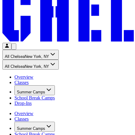
All Chelsea​​​​‌ ‍ ​‍​‍‌‍ ‌ ​‍‌‍‍‌‌‍‌ ‌‍‍‌‌‍ ‍​‍​‍​ ‍‍​‍​‍‌ ​ ‌‍​‌‌‍ ‍‌‍‍‌‌ ‌​‌ ‍‌​‍ ‍‌‍‍‌‌‍ ​‍​‍​‍ ​​‍​‍‌‍‍​‌ ​‍‌‍‌‌‌‍‌‍​‍​‍​ ‍‍​‍​‍‌‍‍​‌ ‌​‌ ‌​‌ ​​‌ ​ ​ ‍‍​‍ ​‍ ‌‍​ ‌‍‍​‌‍‌‌‌‍ ​‌ ​ ‌‍‌‌‌‍​‌‌ ​​‌‍‍‌‌‍‌‌‌ ​‍‌ ​ ​‍ ‍‌ ​ ‌‍​‌‌‍ ‍‌‍‍‌‌ ‌​‌ ‍‌​‍ ‍‌ ​ ‌ ‌​‌ ‌‌‌‍‌​‌‍‍‌‌‍ ​‍ ‌‍‍‌‌‍ ‍‌ ‌​‌‍‌‌‌‍ ‍‌ ‌​​‍ ‌‍‌‌‌‍‌​‌‍‍‌‌ ‌​​‍ ‌‍ ‌‌‍ ‌‍‌​‌‍‌‌​ ‌‌ ​​‌ ​‍‌‍‌‌‌ ​ ‌‍‌‌‌‍ ‍‌ ‌​‌‍​‌‌ ‌​‌‍‍‌‌‍ ‌‍ ‍​ ‍ ‌‍‍‌‌‍‌​​ ‌‌‍​ ‌‍‌​‌‍‌‍​ ‌​‌‍‌‌‌‍‌‌​ ​ ​ ‍​​‍ ‌​ ‌ ​ ‍‌‌‍‌‍​ ‌‍​‍ ‌​ ‌​​ ​‌​ ‌​​ ​​​‍ ‌‌‍​‍‌‍‌​​ ​‍‌‍‌‍​‍ ‌​ ‍‌​ ​‌​ ‌‍​ ​ ​ ​‍‌‍‌​​ ‌ ‌‍‌​‌‍‌‍‌‍‌‌‌‍‌‍‌‍​‌​ ‍ ‌ ‌​‌ ‍‌‌ ​​‌‍‌‌​ ‌‌ ‌‍‌‍‌‌‌‍ ‍‌ ‌‌‌‍‌‌​ ‍ ‌ ​​‌‍​‌‌ ‌​‌‍‍​​ ‌‌ ​ ‌ ‌‌‌‍​‍‌​ ‍‌‍​‌‌ ‌‍‌‍‍‌‌‍‌ ‌‍​‌‌ ‌​‌‍‍‌‌‍ ‌‍ ‍​‍ ‍‌ ‌​‌‍‍‌‌ ‌​‌‍ ​‌‍‌‌​ ‌‍​‍‌‍​‌‌ ​ ‌‍‌‌‌‌‌‌‌ ​‍‌‍ ​​ ‌‌‍‍​‌ ‌​‌ ‌​‌ ​​‌ ​ ​‍‌‌​ ​ ‌​​‌​‍‌‌​ ​‍‌​‌‍​‍‌‌​ ​‍‌​‌‍‌‍​ ‌‍‍​‌‍‌‌‌‍ ​‌ ​ ‌‍‌‌‌‍​‌‌ ​​‌‍‍‌‌‍‌‌‌ ​‍‌ ​ ​‍ ‍‌ ​ ‌‍​‌‌‍ ‍‌‍‍‌‌ ‌​‌ ‍‌​‍ ‍‌ ​ ‌ ‌​‌ ‌‌‌‍‌​‌‍‍‌‌‍ ​‍‌‍‌‍‍‌‌‍‌​​ ‌‌‍​ ‌‍‌​‌‍‌‍​ ‌​‌‍‌‌‌‍‌‌​ ​ ​ ‍​​‍ ‌​ ‌ ​ ‍‌‌‍‌‍​ ‌‍​‍ ‌​ ‌​​ ​‌​ ‌​​ ​​​‍ ‌‌‍​‍‌‍‌​​ ​‍‌‍‌‍​‍ ‌​ ‍‌​ ​‌​ ‌‍​ ​ ​ ​‍‌‍‌​​ ‌ ‌‍‌​‌‍‌‍‌‍‌‌‌‍‌‍‌‍​‌​‍‌‍‌ ‌​‌ ‍‌‌ ​​‌‍‌‌​ ‌‌ ‌‍‌‍‌‌‌‍ ‍‌ ‌‌‌‍‌‌​‍‌‍‌ ​​‌‍​‌‌ ‌​‌‍‍​​ ‌‌ ​ ‌ ‌‌‌‍​‍‌​ ‍‌‍​‌‌ ‌‍‌‍‍‌‌‍‌ ‌‍​‌‌ ‌​‌‍‍‌‌‍ ‌‍ ‍​‍ ‍‌ ‌​‌‍‍‌‌ ‌​‌‍ ​‌‍‌‌​‍‌‍‌ ​​‌‍‌‌‌ ​‍‌ ​ ‌ ​​‌‍‌‌‌‍​ ‌ ‌​‌‍‍‌‌ ‌‍‌‍‌‌​ ‌‌ ​​‌ ‌‌‌‍​‍‌‍ ​‌‍‍‌‌ ​ ‌‍‍​‌‍‌‌‌‍‌​​‍​‍‌ ‌
New York, NY​​​​‌ ‍ ​‍​‍‌‍ ‌ ​‍‌‍‍‌‌‍‌ ‌‍‍‌‌‍ ‍​‍​‍​ ‍‍​‍​‍‌ ​ ‌‍​‌‌‍ ‍‌‍‍‌‌ ‌​‌ ‍‌​‍ ‍‌‍‍‌‌‍ ​‍​‍​‍ ​​‍​‍‌‍‍​‌ ​‍‌‍‌‌‌‍‌‍​‍​‍​ ‍‍​‍​‍‌‍‍​‌ ‌​‌ ‌​‌ ​​‌ ​ ​ ‍‍​‍ ​‍ ‌‍​ ‌‍‍​‌‍‌‌‌‍ ​‌ ​ ‌‍‌‌‌‍​‌‌ ​​‌‍‍‌‌‍‌‌‌ ​‍‌ ​ ​‍ ‍‌ ​ ‌‍​‌‌‍ ‍‌‍‍‌‌ ‌​‌ ‍‌​‍ ‍‌ ​ ‌ ‌​‌ ‌‌‌‍‌​‌‍‍‌‌‍ ​‍ ‌‍‍‌‌‍ ‍‌ ‌​‌‍‌‌‌‍ ‍‌ ‌​​‍ ‌‍‌‌‌‍‌​‌‍‍‌‌ ‌​​‍ ‌‍ ‌‌‍ ‌‍‌​‌‍‌‌​ ‌‌ ​​‌ ​‍‌‍‌‌‌ ​ ‌‍‌‌‌‍ ‍‌ ‌​‌‍​‌‌ ‌​‌‍‍‌‌‍ ‌‍ ‍​ ‍ ‌‍‍‌‌‍‌​​ ‌‌‍​ ‌‍‌​‌‍‌‍​ ‌​‌‍‌‌‌‍‌‌​ ​ ​ ‍​​‍ ‌​ ‌ ​ ‍‌‌‍‌‍​ ‌‍​‍ ‌​ ‌​​ ​‌​ ‌​​ ​​​‍ ‌‌‍​‍‌‍‌​​ ​‍‌‍‌‍​‍ ‌​ ‍‌​ ​‌​ ‌‍​ ​ ​ ​‍‌‍‌​​ ‌ ‌‍‌​‌‍‌‍‌‍‌‌‌‍‌‍‌‍​‌​ ‍ ‌ ‌​‌ ‍‌‌ ​​‌‍‌‌​ ‌‌ ‌‍‌‍‌‌‌‍ ‍‌ ‌‌‌‍‌‌​ ‍ ‌ ​​‌‍​‌‌ ‌​‌‍‍​​ ‌‌ ‌‍‌‍‌‌‌‍ ‍‌ ‌‌‌‍‌‌‌​ ​‌‍ ‌‍​ ‌‍​‌‌ ‌​‌‍‍‌‌‍ ‌‍ ‍​ ‌‍​‍‌‍​‌‌ ​ ‌‍‌‌‌‌‌‌‌ ​‍‌‍ ​​ ‌‌‍‍​‌ ‌​‌ ‌​‌ ​​‌ ​ ​‍‌‌​ ​ ‌​​‌​‍‌‌​ ​‍‌​‌‍​‍‌‌​ ​‍‌​‌‍‌‍​ ‌‍‍​‌‍‌‌‌‍ ​‌ ​ ‌‍‌‌‌‍​‌‌ ​​‌‍‍‌‌‍‌‌‌ ​‍‌ ​ ​‍ ‍‌ ​ ‌‍​‌‌‍ ‍‌‍‍‌‌ ‌​‌ ‍‌​‍ ‍‌ ​ ‌ ‌​‌ ‌‌‌‍‌​‌‍‍‌‌‍ ​‍‌‍‌‍‍‌‌‍‌​​ ‌‌‍​ ‌‍‌​‌‍‌‍​ ‌​‌‍‌‌‌‍‌‌​ ​ ​ ‍​​‍ ‌​ ‌ ​ ‍‌‌‍‌‍​ ‌‍​‍ ‌​ ‌​​ ​‌​ ‌​​ ​​​‍ ‌‌‍​‍‌‍‌​​ ​‍‌‍‌‍​‍ ‌​ ‍‌​ ​‌​ ‌‍​ ​ ​ ​‍‌‍‌​​ ‌ ‌‍‌​‌‍‌‍‌‍‌‌‌‍‌‍‌‍​‌​‍‌‍‌ ‌​‌ ‍‌‌ ​​‌‍‌‌​ ‌‌ ‌‍‌‍‌‌‌‍ ‍‌ ‌‌‌‍‌‌​‍‌‍‌ ​​‌‍​‌‌ ‌​‌‍‍​​ ‌‌ ‌‍‌‍‌‌‌‍ ‍‌ ‌‌‌‍‌‌‌​ ​‌‍ ‌‍​ ‌‍​‌‌ ‌​‌‍‍‌‌‍ ‌‍ ‍​‍‌‍‌ ​​‌‍‌‌‌ ​‍‌ ​ ‌ ​​‌‍‌‌‌‍​ ‌ ‌​‌‍‍‌‌ ‌‍‌‍‌‌​ ‌‌ ​​‌ ‌‌‌‍​‍‌‍ ​‌‍‍‌‌ ​ ‌‍‍​‌‍‌‌‌‍‌​​‍​‍‌ ‌
All Chelsea​​​​‌ ‍ ​‍​‍‌‍ ‌ ​‍‌‍‍‌‌‍‌ ‌‍‍‌‌‍ ‍​‍​‍​ ‍‍​‍​‍‌ ​ ‌‍​‌‌‍ ‍‌‍‍‌‌ ‌​‌ ‍‌​‍ ‍‌‍‍‌‌‍ ​‍​‍​‍ ​​‍​‍‌‍‍​‌ ​‍‌‍‌‌‌‍‌‍​‍​‍​ ‍‍​‍​‍‌‍‍​‌ ‌​‌ ‌​‌ ​​‌ ​ ​ ‍‍​‍ ​‍ ‌‍​ ‌‍‍​‌‍‌‌‌‍ ​‌ ​ ‌‍‌‌‌‍​‌‌ ​​‌‍‍‌‌‍‌‌‌ ​‍‌ ​ ​‍ ‍‌ ​ ‌‍​‌‌‍ ‍‌‍‍‌‌ ‌​‌ ‍‌​‍ ‍‌ ​ ‌ ‌​‌ ‌‌‌‍‌​‌‍‍‌‌‍ ​‍ ‌‍‍‌‌‍ ‍‌ ‌​‌‍‌‌‌‍ ‍‌ ‌​​‍ ‌‍‌‌‌‍‌​‌‍‍‌‌ ‌​​‍ ‌‍ ‌‌‍ ‌‍‌​‌‍‌‌​ ‌‌ ​​‌ ​‍‌‍‌‌‌ ​ ‌‍‌‌‌‍ ‍‌ ‌​‌‍​‌‌ ‌​‌‍‍‌‌‍ ‌‍ ‍​ ‍ ‌‍‍‌‌‍‌​​ ‌‌‍​ ‌‍‌​‌‍‌‍​ ‌​‌‍‌‌‌‍‌‌​ ​ ​ ‍​​‍ ‌​ ‌ ​ ‍‌‌‍‌‍​ ‌‍​‍ ‌​ ‌​​ ​‌​ ‌​​ ​​​‍ ‌‌‍​‍‌‍‌​​ ​‍‌‍‌‍​‍ ‌​ ‍‌​ ​‌​ ‌‍​ ​ ​ ​‍‌‍‌​​ ‌ ‌‍‌​‌‍‌‍‌‍‌‌‌‍‌‍‌‍​‌​ ‍ ‌ ‌​‌ ‍‌‌ ​​‌‍‌‌​ ‌‌ ‌‍‌‍‌‌‌‍ ‍‌ ‌‌‌‍‌‌​ ‍ ‌ ​​‌‍​‌‌ ‌​‌‍‍​​ ‌‌ ​ ‌ ‌‌‌‍​‍‌​ ‍‌‍​‌‌ ‌‍‌‍‍‌‌‍‌ ‌‍​‌‌ ‌​‌‍‍‌‌‍ ‌‍ ‍​‍ ‍‌ ‌​‌‍‍‌‌ ‌​‌‍ ​‌‍‌‌​ ‌‍​‍‌‍​‌‌ ​ ‌‍‌‌‌‌‌‌‌ ​‍‌‍ ​​ ‌‌‍‍​‌ ‌​‌ ‌​‌ ​​‌ ​ ​‍‌‌​ ​ ‌​​‌​‍‌‌​ ​‍‌​‌‍​‍‌‌​ ​‍‌​‌‍‌‍​ ‌‍‍​‌‍‌‌‌‍ ​‌ ​ ‌‍‌‌‌‍​‌‌ ​​‌‍‍‌‌‍‌‌‌ ​‍‌ ​ ​‍ ‍‌ ​ ‌‍​‌‌‍ ‍‌‍‍‌‌ ‌​‌ ‍‌​‍ ‍‌ ​ ‌ ‌​‌ ‌‌‌‍‌​‌‍‍‌‌‍ ​‍‌‍‌‍‍‌‌‍‌​​ ‌‌‍​ ‌‍‌​‌‍‌‍​ ‌​‌‍‌‌‌‍‌‌​ ​ ​ ‍​​‍ ‌​ ‌ ​ ‍‌‌‍‌‍​ ‌‍​‍ ‌​ ‌​​ ​‌​ ‌​​ ​​​‍ ‌‌‍​‍‌‍‌​​ ​‍‌‍‌‍​‍ ‌​ ‍‌​ ​‌​ ‌‍​ ​ ​ ​‍‌‍‌​​ ‌ ‌‍‌​‌‍‌‍‌‍‌‌‌‍‌‍‌‍​‌​‍‌‍‌ ‌​‌ ‍‌‌ ​​‌‍‌‌​ ‌‌ ‌‍‌‍‌‌‌‍ ‍‌ ‌‌‌‍‌‌​‍‌‍‌ ​​‌‍​‌‌ ‌​‌‍‍​​ ‌‌ ​ ‌ ‌‌‌‍​‍‌​ ‍‌‍​‌‌ ‌‍‌‍‍‌‌‍‌ ‌‍​‌‌ ‌​‌‍‍‌‌‍ ‌‍ ‍​‍ ‍‌ ‌​‌‍‍‌‌ ‌​‌‍ ​‌‍‌‌​‍‌‍‌ ​​‌‍‌‌‌ ​‍‌ ​ ‌ ​​‌‍‌‌‌‍​ ‌ ‌​‌‍‍‌‌ ‌‍‌‍‌‌​ ‌‌ ​​‌ ‌‌‌‍​‍‌‍ ​‌‍‍‌‌ ​ ‌‍‍​‌‍‌‌‌‍‌​​‍​‍‌ ‌
New York, NY​​​​‌ ‍ ​‍​‍‌‍ ‌ ​‍‌‍‍‌‌‍‌ ‌‍‍‌‌‍ ‍​‍​‍​ ‍‍​‍​‍‌ ​ ‌‍​‌‌‍ ‍‌‍‍‌‌ ‌​‌ ‍‌​‍ ‍‌‍‍‌‌‍ ​‍​‍​‍ ​​‍​‍‌‍‍​‌ ​‍‌‍‌‌‌‍‌‍​‍​‍​ ‍‍​‍​‍‌‍‍​‌ ‌​‌ ‌​‌ ​​‌ ​ ​ ‍‍​‍ ​‍ ‌‍​ ‌‍‍​‌‍‌‌‌‍ ​‌ ​ ‌‍‌‌‌‍​‌‌ ​​‌‍‍‌‌‍‌‌‌ ​‍‌ ​ ​‍ ‍‌ ​ ‌‍​‌‌‍ ‍‌‍‍‌‌ ‌​‌ ‍‌​‍ ‍‌ ​ ‌ ‌​‌ ‌‌‌‍‌​‌‍‍‌‌‍ ​‍ ‌‍‍‌‌‍ ‍‌ ‌​‌‍‌‌‌‍ ‍‌ ‌​​‍ ‌‍‌‌‌‍‌​‌‍‍‌‌ ‌​​‍ ‌‍ ‌‌‍ ‌‍‌​‌‍‌‌​ ‌‌ ​​‌ ​‍‌‍‌‌‌ ​ ‌‍‌‌‌‍ ‍‌ ‌​‌‍​‌‌ ‌​‌‍‍‌‌‍ ‌‍ ‍​ ‍ ‌‍‍‌‌‍‌​​ ‌‌‍​ ‌‍‌​‌‍‌‍​ ‌​‌‍‌‌‌‍‌‌​ ​ ​ ‍​​‍ ‌​ ‌ ​ ‍‌‌‍‌‍​ ‌‍​‍ ‌​ ‌​​ ​‌​ ‌​​ ​​​‍ ‌‌‍​‍‌‍‌​​ ​‍‌‍‌‍​‍ ‌​ ‍‌​ ​‌​ ‌‍​ ​ ​ ​‍‌‍‌​​ ‌ ‌‍‌​‌‍‌‍‌‍‌‌‌‍‌‍‌‍​‌​ ‍ ‌ ‌​‌ ‍‌‌ ​​‌‍‌‌​ ‌‌ ‌‍‌‍‌‌‌‍ ‍‌ ‌‌‌‍‌‌​ ‍ ‌ ​​‌‍​‌‌ ‌​‌‍‍​​ ‌‌ ‌‍‌‍‌‌‌‍ ‍‌ ‌‌‌‍‌‌‌​ ​‌‍ ‌‍​ ‌‍​‌‌ ‌​‌‍‍‌‌‍ ‌‍ ‍​ ‌‍​‍‌‍​‌‌ ​ ‌‍‌‌‌‌‌‌‌ ​‍‌‍ ​​ ‌‌‍‍​‌ ‌​‌ ‌​‌ ​​‌ ​ ​‍‌‌​ ​ ‌​​‌​‍‌‌​ ​‍‌​‌‍​‍‌‌​ ​‍‌​‌‍‌‍​ ‌‍‍​‌‍‌‌‌‍ ​‌ ​ ‌‍‌‌‌‍​‌‌ ​​‌‍‍‌‌‍‌‌‌ ​‍‌ ​ ​‍ ‍‌ ​ ‌‍​‌‌‍ ‍‌‍‍‌‌ ‌​‌ ‍‌​‍ ‍‌ ​ ‌ ‌​‌ ‌‌‌‍‌​‌‍‍‌‌‍ ​‍‌‍‌‍‍‌‌‍‌​​ ‌‌‍​ ‌‍‌​‌‍‌‍​ ‌​‌‍‌‌‌‍‌‌​ ​ ​ ‍​​‍ ‌​ ‌ ​ ‍‌‌‍‌‍​ ‌‍​‍ ‌​ ‌​​ ​‌​ ‌​​ ​​​‍ ‌‌‍​‍‌‍‌​​ ​‍‌‍‌‍​‍ ‌​ ‍‌​ ​‌​ ‌‍​ ​ ​ ​‍‌‍‌​​ ‌ ‌‍‌​‌‍‌‍‌‍‌‌‌‍‌‍‌‍​‌​‍‌‍‌ ‌​‌ ‍‌‌ ​​‌‍‌‌​ ‌‌ ‌‍‌‍‌‌‌‍ ‍‌ ‌‌‌‍‌‌​‍‌‍‌ ​​‌‍​‌‌ ‌​‌‍‍​​ ‌‌ ‌‍‌‍‌‌‌‍ ‍‌ ‌‌‌‍‌‌‌​ ​‌‍ ‌‍​ ‌‍​‌‌ ‌​‌‍‍‌‌‍ ‌‍ ‍​‍‌‍‌ ​​‌‍‌‌‌ ​‍‌ ​ ‌ ​​‌‍‌‌‌‍​ ‌ ‌​‌‍‍‌‌ ‌‍‌‍‌‌​ ‌‌ ​​‌ ‌‌‌‍​‍‌‍ ​‌‍‍‌‌ ​ ‌‍‍​‌‍‌‌‌‍‌​​‍​‍‌ ‌
Overview​​​​‌ ‍ ​‍​‍‌‍ ‌ ​‍‌‍‍‌‌‍‌ ‌‍‍‌‌‍ ‍​‍​‍​ ‍‍​‍​‍‌ ​ ‌‍​‌‌‍ ‍‌‍‍‌‌ ‌​‌ ‍‌​‍ ‍‌‍‍‌‌‍ ​‍​‍​‍ ​​‍​‍‌‍‍​‌ ​‍‌‍‌‌‌‍‌‍​‍​‍​ ‍‍​‍​‍‌‍‍​‌ ‌​‌ ‌​‌ ​​‌ ​ ​ ‍‍​‍ ​‍ ‌‍​ ‌‍‍​‌‍‌‌‌‍ ​‌ ​ ‌‍‌‌‌‍​‌‌ ​​‌‍‍‌‌‍‌‌‌ ​‍‌ ​ ​‍ ‍‌ ​ ‌‍​‌‌‍ ‍‌‍‍‌‌ ‌​‌ ‍‌​‍ ‍‌ ​ ‌ ‌​‌ ‌‌‌‍‌​‌‍‍‌‌‍ ​‍ ‌‍‍‌‌‍ ‍‌ ‌​‌‍‌‌‌‍ ‍‌ ‌​​‍ ‌‍‌‌‌‍‌​‌‍‍‌‌ ‌​​‍ ‌‍ ‌‌‍ ‌‍‌​‌‍‌‌​ ‌‌ ​​‌ ​‍‌‍‌‌‌ ​ ‌‍‌‌‌‍ ‍‌ ‌​‌‍​‌‌ ‌​‌‍‍‌‌‍ ‌‍ ‍​ ‍ ‌‍‍‌‌‍‌​​ ‌‌‍​ ‌‍‌​‌‍‌‍​ ‌​‌‍‌‌‌‍‌‌​ ​ ​ ‍​​‍ ‌​ ‌ ​ ‍‌‌‍‌‍​ ‌‍​‍ ‌​ ‌​​ ​‌​ ‌​​ ​​​‍ ‌‌‍​‍‌‍‌​​ ​‍‌‍‌‍​‍ ‌​ ‍‌​ ​‌​ ‌‍​ ​ ​ ​‍‌‍‌​​ ‌ ‌‍‌​‌‍‌‍‌‍‌‌‌‍‌‍‌‍​‌​ ‍ ‌ ‌​‌ ‍‌‌ ​​‌‍‌‌​ ‌‌ ‌‍‌‍‌‌‌‍ ‍‌ ‌‌‌‍‌‌​ ‍ ‌ ​​‌‍​‌‌ ‌​‌‍‍​​ ‌‌ ​ ‌ ‌‌‌‍​‍‌​ ‍‌‍​‌‌ ‌‍‌‍‍‌‌‍‌ ‌‍​‌‌ ‌​‌‍‍‌‌‍ ‌‍ ‍​‍ ‍‌‍​ ‌‍ ‌‍ ​‌ ‌‌‌‍ ‌‌‍ ‍‌ ​ ​‍‌‌​ ‌‌‌​​‍‌‌ ‌‍‍ ‌‍‌‌‌ ‍‌​‍‌‌​ ​ ‌​‌​​‍‌‌​ ​ ‌​‌​​‍‌‌​ ​‍​ ​‍​ ​ ‌‍‌‌​ ​‌‌‍​‌​ ​‌​ ​‌​ ‌‌​ ‌ ​ ​‍‌‍‌‌​ ‌ ​ ‍‌‌‍​‍‌‍​‍​ ​​​ ‌​​ ‍‌​ ​‍​ ‍‌​ ‍‌​ ​​​ ‌​​ ‌​​ ‌‍‌‍‌​‌‍​‍‌‍​‌‌‍​ ​ ‌‍​ ‌ ​ ‍​​ ​‍​‍‌‌​ ​‍​ ​‍​‍‌‌​ ‌‌‌​‌​​‍ ‍‌‍ ​‌‍‍‌‌‍ ‍‌‍‍ ‌ ​ ​‍‌‌​ ‌‌‌​​‍‌‌ ‌‍‍ ‌‍‌‌‌ ‍‌​‍‌‌​ ​ ‌​‌​​‍‌‌​ ​ ‌​‌​​‍‌‌​ ​‍​ ​‍​ ​​‌‍​ ​ ‌‍​ ‍​​ ‌ ​ ​‍​ ‍​​ ​ ​ ​‌​ ​​‌‍‌​​ ‍​​‍‌‌​ ​‍​ ​‍​‍‌‌​ ‌‌‌​‌​​‍ ‍‌ ‌​‌‍‍‌‌ ‌​‌‍ ​‌‍‌‌​ ‌‍​‍‌‍​‌‌ ​ ‌‍‌‌‌‌‌‌‌ ​‍‌‍ ​​ ‌‌‍‍​‌ ‌​‌ ‌​‌ ​​‌ ​ ​‍‌‌​ ​ ‌​​‌​‍‌‌​ ​‍‌​‌‍​‍‌‌​ ​‍‌​‌‍‌‍​ ‌‍‍​‌‍‌‌‌‍ ​‌ ​ ‌‍‌‌‌‍​‌‌ ​​‌‍‍‌‌‍‌‌‌ ​‍‌ ​ ​‍ ‍‌ ​ ‌‍​‌‌‍ ‍‌‍‍‌‌ ‌​‌ ‍‌​‍ ‍‌ ​ ‌ ‌​‌ ‌‌‌‍‌​‌‍‍‌‌‍ ​‍‌‍‌‍‍‌‌‍‌​​ ‌‌‍​ ‌‍‌​‌‍‌‍​ ‌​‌‍‌‌‌‍‌‌​ ​ ​ ‍​​‍ ‌​ ‌ ​ ‍‌‌‍‌‍​ ‌‍​‍ ‌​ ‌​​ ​‌​ ‌​​ ​​​‍ ‌‌‍​‍‌‍‌​​ ​‍‌‍‌‍​‍ ‌​ ‍‌​ ​‌​ ‌‍​ ​ ​ ​‍‌‍‌​​ ‌ ‌‍‌​‌‍‌‍‌‍‌‌‌‍‌‍‌‍​‌​‍‌‍‌ ‌​‌ ‍‌‌ ​​‌‍‌‌​ ‌‌ ‌‍‌‍‌‌‌‍ ‍‌ ‌‌‌‍‌‌​‍‌‍‌ ​​‌‍​‌‌ ‌​‌‍‍​​ ‌‌ ​ ‌ ‌‌‌‍​‍‌​ ‍‌‍​‌‌ ‌‍‌‍‍‌‌‍‌ ‌‍​‌‌ ‌​‌‍‍‌‌‍ ‌‍ ‍​‍ ‍‌‍​ ‌‍ ‌‍ ​‌ ‌‌‌‍ ‌‌‍ ‍‌ ​ ​‍‌‌​ ‌‌‌​​‍‌‌ ‌‍‍ ‌‍‌‌‌ ‍‌​‍‌‌​ ​ ‌​‌​​‍‌‌​ ​ ‌​‌​​‍‌‌​ ​‍​ ​‍​ ​ ‌‍‌‌​ ​‌‌‍​‌​ ​‌​ ​‌​ ‌‌​ ‌ ​ ​‍‌‍‌‌​ ‌ ​ ‍‌‌‍​‍‌‍​‍​ ​​​ ‌​​ ‍‌​ ​‍​ ‍‌​ ‍‌​ ​​​ ‌​​ ‌​​ ‌‍‌‍‌​‌‍​‍‌‍​‌‌‍​ ​ ‌‍​ ‌ ​ ‍​​ ​‍​‍‌‌​ ​‍​ ​‍​‍‌‌​ ‌‌‌​‌​​‍ ‍‌‍ ​‌‍‍‌‌‍ ‍‌‍‍ ‌ ​ ​‍‌‌​ ‌‌‌​​‍‌‌ ‌‍‍ ‌‍‌‌‌ ‍‌​‍‌‌​ ​ ‌​‌​​‍‌‌​ ​ ‌​‌​​‍‌‌​ ​‍​ ​‍​ ​​‌‍​ ​ ‌‍​ ‍​​ ‌ ​ ​‍​ ‍​​ ​ ​ ​‌​ ​​‌‍‌​​ ‍​​‍‌‌​ ​‍​ ​‍​‍‌‌​ ‌‌‌​‌​​‍ ‍‌ ‌​‌‍‍‌‌ ‌​‌‍ ​‌‍‌‌​‍‌‍‌ ​​‌‍‌‌‌ ​‍‌ ​ ‌ ​​‌‍‌‌‌‍​ ‌ ‌​‌‍‍‌‌ ‌‍‌‍‌‌​ ‌‌ ​​‌ ‌‌‌‍​‍‌‍ ​‌‍‍‌‌ ​ ‌‍‍​‌‍‌‌‌‍‌​​‍​‍‌ ‌
Classes​​​​‌ ‍ ​‍​‍‌‍ ‌ ​‍‌‍‍‌‌‍‌ ‌‍‍‌‌‍ ‍​‍​‍​ ‍‍​‍​‍‌ ​ ‌‍​‌‌‍ ‍‌‍‍‌‌ ‌​‌ ‍‌​‍ ‍‌‍‍‌‌‍ ​‍​‍​‍ ​​‍​‍‌‍‍​‌ ​‍‌‍‌‌‌‍‌‍​‍​‍​ ‍‍​‍​‍‌‍‍​‌ ‌​‌ ‌​‌ ​​‌ ​ ​ ‍‍​‍ ​‍ ‌‍​ ‌‍‍​‌‍‌‌‌‍ ​‌ ​ ‌‍‌‌‌‍​‌‌ ​​‌‍‍‌‌‍‌‌‌ ​‍‌ ​ ​‍ ‍‌ ​ ‌‍​‌‌‍ ‍‌‍‍‌‌ ‌​‌ ‍‌​‍ ‍‌ ​ ‌ ‌​‌ ‌‌‌‍‌​‌‍‍‌‌‍ ​‍ ‌‍‍‌‌‍ ‍‌ ‌​‌‍‌‌‌‍ ‍‌ ‌​​‍ ‌‍‌‌‌‍‌​‌‍‍‌‌ ‌​​‍ ‌‍ ‌‌‍ ‌‍‌​‌‍‌‌​ ‌‌ ​​‌ ​‍‌‍‌‌‌ ​ ‌‍‌‌‌‍ ‍‌ ‌​‌‍​‌‌ ‌​‌‍‍‌‌‍ ‌‍ ‍​ ‍ ‌‍‍‌‌‍‌​​ ‌‌‍​ ‌‍‌​‌‍‌‍​ ‌​‌‍‌‌‌‍‌‌​ ​ ​ ‍​​‍ ‌​ ‌ ​ ‍‌‌‍‌‍​ ‌‍​‍ ‌​ ‌​​ ​‌​ ‌​​ ​​​‍ ‌‌‍​‍‌‍‌​​ ​‍‌‍‌‍​‍ ‌​ ‍‌​ ​‌​ ‌‍​ ​ ​ ​‍‌‍‌​​ ‌ ‌‍‌​‌‍‌‍‌‍‌‌‌‍‌‍‌‍​‌​ ‍ ‌ ‌​‌ ‍‌‌ ​​‌‍‌‌​ ‌‌ ‌‍‌‍‌‌‌‍ ‍‌ ‌‌‌‍‌‌​ ‍ ‌ ​​‌‍​‌‌ ‌​‌‍‍​​ ‌‌ ​ ‌ ‌‌‌‍​‍‌​ ‍‌‍​‌‌ ‌‍‌‍‍‌‌‍‌ ‌‍​‌‌ ‌​‌‍‍‌‌‍ ‌‍ ‍​‍ ‍‌‍​ ‌‍ ‌‍ ​‌ ‌‌‌‍ ‌‌‍ ‍‌ ​ ​‍‌‌​ ‌‌‌​​‍‌‌ ‌‍‍ ‌‍‌‌‌ ‍‌​‍‌‌​ ​ ‌​‌​​‍‌‌​ ​ ‌​‌​​‍‌‌​ ​‍​ ​‍‌‍​‌​ ‍​​ ‌‍​ ‌ ‌‍​ ​ ‍​‌‍‌‍​ ‍‌​ ​​‌‍‌​​ ‍​‌‍​‌​‍‌‌​ ​‍​ ​‍​‍‌‌​ ‌‌‌​‌​​‍ ‍‌‍ ​‌‍‍‌‌‍ ‍‌‍‍ ‌ ​ ​‍‌‌​ ‌‌‌​​‍‌‌ ‌‍‍ ‌‍‌‌‌ ‍‌​‍‌‌​ ​ ‌​‌​​‍‌‌​ ​ ‌​‌​​‍‌‌​ ​‍​ ​‍​ ​​‌‍​ ​ ‌‍​ ‍​​ ‌ ​ ​‍​ ‍​​ ​ ​ ​‌​ ​​‌‍‌​​ ‍​​‍‌‌​ ​‍​ ​‍​‍‌‌​ ‌‌‌​‌​​‍ ‍‌ ‌​‌‍‍‌‌ ‌​‌‍ ​‌‍‌‌​ ‌‍​‍‌‍​‌‌ ​ ‌‍‌‌‌‌‌‌‌ ​‍‌‍ ​​ ‌‌‍‍​‌ ‌​‌ ‌​‌ ​​‌ ​ ​‍‌‌​ ​ ‌​​‌​‍‌‌​ ​‍‌​‌‍​‍‌‌​ ​‍‌​‌‍‌‍​ ‌‍‍​‌‍‌‌‌‍ ​‌ ​ ‌‍‌‌‌‍​‌‌ ​​‌‍‍‌‌‍‌‌‌ ​‍‌ ​ ​‍ ‍‌ ​ ‌‍​‌‌‍ ‍‌‍‍‌‌ ‌​‌ ‍‌​‍ ‍‌ ​ ‌ ‌​‌ ‌‌‌‍‌​‌‍‍‌‌‍ ​‍‌‍‌‍‍‌‌‍‌​​ ‌‌‍​ ‌‍‌​‌‍‌‍​ ‌​‌‍‌‌‌‍‌‌​ ​ ​ ‍​​‍ ‌​ ‌ ​ ‍‌‌‍‌‍​ ‌‍​‍ ‌​ ‌​​ ​‌​ ‌​​ ​​​‍ ‌‌‍​‍‌‍‌​​ ​‍‌‍‌‍​‍ ‌​ ‍‌​ ​‌​ ‌‍​ ​ ​ ​‍‌‍‌​​ ‌ ‌‍‌​‌‍‌‍‌‍‌‌‌‍‌‍‌‍​‌​‍‌‍‌ ‌​‌ ‍‌‌ ​​‌‍‌‌​ ‌‌ ‌‍‌‍‌‌‌‍ ‍‌ ‌‌‌‍‌‌​‍‌‍‌ ​​‌‍​‌‌ ‌​‌‍‍​​ ‌‌ ​ ‌ ‌‌‌‍​‍‌​ ‍‌‍​‌‌ ‌‍‌‍‍‌‌‍‌ ‌‍​‌‌ ‌​‌‍‍‌‌‍ ‌‍ ‍​‍ ‍‌‍​ ‌‍ ‌‍ ​‌ ‌‌‌‍ ‌‌‍ ‍‌ ​ ​‍‌‌​ ‌‌‌​​‍‌‌ ‌‍‍ ‌‍‌‌‌ ‍‌​‍‌‌​ ​ ‌​‌​​‍‌‌​ ​ ‌​‌​​‍‌‌​ ​‍​ ​‍‌‍​‌​ ‍​​ ‌‍​ ‌ ‌‍​ ​ ‍​‌‍‌‍​ ‍‌​ ​​‌‍‌​​ ‍​‌‍​‌​‍‌‌​ ​‍​ ​‍​‍‌‌​ ‌‌‌​‌​​‍ ‍‌‍ ​‌‍‍‌‌‍ ‍‌‍‍ ‌ ​ ​‍‌‌​ ‌‌‌​​‍‌‌ ‌‍‍ ‌‍‌‌‌ ‍‌​‍‌‌​ ​ ‌​‌​​‍‌‌​ ​ ‌​‌​​‍‌‌​ ​‍​ ​‍​ ​​‌‍​ ​ ‌‍​ ‍​​ ‌ ​ ​‍​ ‍​​ ​ ​ ​‌​ ​​‌‍‌​​ ‍​​‍‌‌​ ​‍​ ​‍​‍‌‌​ ‌‌‌​‌​​‍ ‍‌ ‌​‌‍‍‌‌ ‌​‌‍ ​‌‍‌‌​‍‌‍‌ ​​‌‍‌‌‌ ​‍‌ ​ ‌ ​​‌‍‌‌‌‍​ ‌ ‌​‌‍‍‌‌ ‌‍‌‍‌‌​ ‌‌ ​​‌ ‌‌‌‍​‍‌‍ ​‌‍‍‌‌ ​ ‌‍‍​‌‍‌‌‌‍‌​​‍​‍‌ ‌
Summer Camps​​​​‌ ‍ ​‍​‍‌‍ ‌ ​‍‌‍‍‌‌‍‌ ‌‍‍‌‌‍ ‍​‍​‍​ ‍‍​‍​‍‌ ​ ‌‍​‌‌‍ ‍‌‍‍‌‌ ‌​‌ ‍‌​‍ ‍‌‍‍‌‌‍ ​‍​‍​‍ ​​‍​‍‌‍‍​‌ ​‍‌‍‌‌‌‍‌‍​‍​‍​ ‍‍​‍​‍‌‍‍​‌ ‌​‌ ‌​‌ ​​‌ ​ ​ ‍‍​‍ ​‍ ‌‍​ ‌‍‍​‌‍‌‌‌‍ ​‌ ​ ‌‍‌‌‌‍​‌‌ ​​‌‍‍‌‌‍‌‌‌ ​‍‌ ​ ​‍ ‍‌ ​ ‌‍​‌‌‍ ‍‌‍‍‌‌ ‌​‌ ‍‌​‍ ‍‌ ​ ‌ ‌​‌ ‌‌‌‍‌​‌‍‍‌‌‍ ​‍ ‌‍‍‌‌‍ ‍‌ ‌​‌‍‌‌‌‍ ‍‌ ‌​​‍ ‌‍‌‌‌‍‌​‌‍‍‌‌ ‌​​‍ ‌‍ ‌‌‍ ‌‍‌​‌‍‌‌​ ‌‌ ​​‌ ​‍‌‍‌‌‌ ​ ‌‍‌‌‌‍ ‍‌ ‌​‌‍​‌‌ ‌​‌‍‍‌‌‍ ‌‍ ‍​ ‍ ‌‍‍‌‌‍‌​​ ‌‌‍​ ‌‍‌​‌‍‌‍​ ‌​‌‍‌‌‌‍‌‌​ ​ ​ ‍​​‍ ‌​ ‌ ​ ‍‌‌‍‌‍​ ‌‍​‍ ‌​ ‌​​ ​‌​ ‌​​ ​​​‍ ‌‌‍​‍‌‍‌​​ ​‍‌‍‌‍​‍ ‌​ ‍‌​ ​‌​ ‌‍​ ​ ​ ​‍‌‍‌​​ ‌ ‌‍‌​‌‍‌‍‌‍‌‌‌‍‌‍‌‍​‌​ ‍ ‌ ‌​‌ ‍‌‌ ​​‌‍‌‌​ ‌‌ ‌‍‌‍‌‌‌‍ ‍‌ ‌‌‌‍‌‌​ ‍ ‌ ​​‌‍​‌‌ ‌​‌‍‍​​ ‌‌ ​ ‌ ‌‌‌‍​‍‌​ ‍‌‍​‌‌ ‌‍‌‍‍‌‌‍‌ ‌‍​‌‌ ‌​‌‍‍‌‌‍ ‌‍ ‍​‍ ‍‌‍​ ‌‍ ‌‍ ​‌ ‌‌‌‍ ‌‌‍ ‍‌ ​ ​‍‌‌​ ‌‌‌​​‍‌‌ ‌‍‍ ‌‍‌‌‌ ‍‌​‍‌‌​ ​ ‌​‌​​‍‌‌​ ​ ‌​‌​​‍‌‌​ ​‍​ ​‍​ ‍​​ ​​​ ​​​ ‌​‌‍‌‍​ ​‌‌‍‌​‌‍​‌‌‍‌‌‌‍‌‍‌‍​‌​ ‍‌​‍‌‌​ ​‍​ ​‍​‍‌‌​ ‌‌‌​‌​​‍ ‍‌ ‌​‌‍‍‌‌ ‌​‌‍ ​‌‍‌‌​ ‌‍​‍‌‍​‌‌ ​ ‌‍‌‌‌‌‌‌‌ ​‍‌‍ ​​ ‌‌‍‍​‌ ‌​‌ ‌​‌ ​​‌ ​ ​‍‌‌​ ​ ‌​​‌​‍‌‌​ ​‍‌​‌‍​‍‌‌​ ​‍‌​‌‍‌‍​ ‌‍‍​‌‍‌‌‌‍ ​‌ ​ ‌‍‌‌‌‍​‌‌ ​​‌‍‍‌‌‍‌‌‌ ​‍‌ ​ ​‍ ‍‌ ​ ‌‍​‌‌‍ ‍‌‍‍‌‌ ‌​‌ ‍‌​‍ ‍‌ ​ ‌ ‌​‌ ‌‌‌‍‌​‌‍‍‌‌‍ ​‍‌‍‌‍‍‌‌‍‌​​ ‌‌‍​ ‌‍‌​‌‍‌‍​ ‌​‌‍‌‌‌‍‌‌​ ​ ​ ‍​​‍ ‌​ ‌ ​ ‍‌‌‍‌‍​ ‌‍​‍ ‌​ ‌​​ ​‌​ ‌​​ ​​​‍ ‌‌‍​‍‌‍‌​​ ​‍‌‍‌‍​‍ ‌​ ‍‌​ ​‌​ ‌‍​ ​ ​ ​‍‌‍‌​​ ‌ ‌‍‌​‌‍‌‍‌‍‌‌‌‍‌‍‌‍​‌​‍‌‍‌ ‌​‌ ‍‌‌ ​​‌‍‌‌​ ‌‌ ‌‍‌‍‌‌‌‍ ‍‌ ‌‌‌‍‌‌​‍‌‍‌ ​​‌‍​‌‌ ‌​‌‍‍​​ ‌‌ ​ ‌ ‌‌‌‍​‍‌​ ‍‌‍​‌‌ ‌‍‌‍‍‌‌‍‌ ‌‍​‌‌ ‌​‌‍‍‌‌‍ ‌‍ ‍​‍ ‍‌‍​ ‌‍ ‌‍ ​‌ ‌‌‌‍ ‌‌‍ ‍‌ ​ ​‍‌‌​ ‌‌‌​​‍‌‌ ‌‍‍ ‌‍‌‌‌ ‍‌​‍‌‌​ ​ ‌​‌​​‍‌‌​ ​ ‌​‌​​‍‌‌​ ​‍​ ​‍​ ‍​​ ​​​ ​​​ ‌​‌‍‌‍​ ​‌‌‍‌​‌‍​‌‌‍‌‌‌‍‌‍‌‍​‌​ ‍‌​‍‌‌​ ​‍​ ​‍​‍‌‌​ ‌‌‌​‌​​‍ ‍‌ ‌​‌‍‍‌‌ ‌​‌‍ ​‌‍‌‌​‍‌‍‌ ​​‌‍‌‌‌ ​‍‌ ​ ‌ ​​‌‍‌‌‌‍​ ‌ ‌​‌‍‍‌‌ ‌‍‌‍‌‌​ ‌‌ ​​‌ ‌‌‌‍​‍‌‍ ​‌‍‍‌‌ ​ ‌‍‍​‌‍‌‌‌‍‌​​‍​‍‌ ‌
School Break Camps​​​​‌ ‍ ​‍​‍‌‍ ‌ ​‍‌‍‍‌‌‍‌ ‌‍‍‌‌‍ ‍​‍​‍​ ‍‍​‍​‍‌ ​ ‌‍​‌‌‍ ‍‌‍‍‌‌ ‌​‌ ‍‌​‍ ‍‌‍‍‌‌‍ ​‍​‍​‍ ​​‍​‍‌‍‍​‌ ​‍‌‍‌‌‌‍‌‍​‍​‍​ ‍‍​‍​‍‌‍‍​‌ ‌​‌ ‌​‌ ​​‌ ​ ​ ‍‍​‍ ​‍ ‌‍​ ‌‍‍​‌‍‌‌‌‍ ​‌ ​ ‌‍‌‌‌‍​‌‌ ​​‌‍‍‌‌‍‌‌‌ ​‍‌ ​ ​‍ ‍‌ ​ ‌‍​‌‌‍ ‍‌‍‍‌‌ ‌​‌ ‍‌​‍ ‍‌ ​ ‌ ‌​‌ ‌‌‌‍‌​‌‍‍‌‌‍ ​‍ ‌‍‍‌‌‍ ‍‌ ‌​‌‍‌‌‌‍ ‍‌ ‌​​‍ ‌‍‌‌‌‍‌​‌‍‍‌‌ ‌​​‍ ‌‍ ‌‌‍ ‌‍‌​‌‍‌‌​ ‌‌ ​​‌ ​‍‌‍‌‌‌ ​ ‌‍‌‌‌‍ ‍‌ ‌​‌‍​‌‌ ‌​‌‍‍‌‌‍ ‌‍ ‍​ ‍ ‌‍‍‌‌‍‌​​ ‌‌‍​ ‌‍‌​‌‍‌‍​ ‌​‌‍‌‌‌‍‌‌​ ​ ​ ‍​​‍ ‌​ ‌ ​ ‍‌‌‍‌‍​ ‌‍​‍ ‌​ ‌​​ ​‌​ ‌​​ ​​​‍ ‌‌‍​‍‌‍‌​​ ​‍‌‍‌‍​‍ ‌​ ‍‌​ ​‌​ ‌‍​ ​ ​ ​‍‌‍‌​​ ‌ ‌‍‌​‌‍‌‍‌‍‌‌‌‍‌‍‌‍​‌​ ‍ ‌ ‌​‌ ‍‌‌ ​​‌‍‌‌​ ‌‌ ‌‍‌‍‌‌‌‍ ‍‌ ‌‌‌‍‌‌​ ‍ ‌ ​​‌‍​‌‌ ‌​‌‍‍​​ ‌‌ ​ ‌ ‌‌‌‍​‍‌​ ‍‌‍​‌‌ ‌‍‌‍‍‌‌‍‌ ‌‍​‌‌ ‌​‌‍‍‌‌‍ ‌‍ ‍​‍ ‍‌‍​ ‌‍ ‌‍ ​‌ ‌‌‌‍ ‌‌‍ ‍‌ ​ ​‍‌‌​ ‌‌‌​​‍‌‌ ‌‍‍ ‌‍‌‌‌ ‍‌​‍‌‌​ ​ ‌​‌​​‍‌‌​ ​ ‌​‌​​‍‌‌​ ​‍​ ​‍‌‍​‍​ ​​​ ​​‌‍‌​‌‍‌‍​ ​‌​ ‌​‌‍​ ‌‍​ ‌‍​ ​ ‍‌​ ‌‌​‍‌‌​ ​‍​ ​‍​‍‌‌​ ‌‌‌​‌​​‍ ‍‌‍ ​‌‍‍‌‌‍ ‍‌‍‍ ‌ ​ ​‍‌‌​ ‌‌‌​​‍‌‌ ‌‍‍ ‌‍‌‌‌ ‍‌​‍‌‌​ ​ ‌​‌​​‍‌‌​ ​ ‌​‌​​‍‌‌​ ​‍​ ​‍​ ​‍​ ‌‍​ ‌‌‌‍‌​​ ‍‌​ ​​​ ‍‌​ ​‍​ ‌‍​ ​‍‌‍‌‍‌‍‌​​‍‌‌​ ​‍​ ​‍​‍‌‌​ ‌‌‌​‌​​‍ ‍‌ ‌​‌‍‍‌‌ ‌​‌‍ ​‌‍‌‌​ ‌‍​‍‌‍​‌‌ ​ ‌‍‌‌‌‌‌‌‌ ​‍‌‍ ​​ ‌‌‍‍​‌ ‌​‌ ‌​‌ ​​‌ ​ ​‍‌‌​ ​ ‌​​‌​‍‌‌​ ​‍‌​‌‍​‍‌‌​ ​‍‌​‌‍‌‍​ ‌‍‍​‌‍‌‌‌‍ ​‌ ​ ‌‍‌‌‌‍​‌‌ ​​‌‍‍‌‌‍‌‌‌ ​‍‌ ​ ​‍ ‍‌ ​ ‌‍​‌‌‍ ‍‌‍‍‌‌ ‌​‌ ‍‌​‍ ‍‌ ​ ‌ ‌​‌ ‌‌‌‍‌​‌‍‍‌‌‍ ​‍‌‍‌‍‍‌‌‍‌​​ ‌‌‍​ ‌‍‌​‌‍‌‍​ ‌​‌‍‌‌‌‍‌‌​ ​ ​ ‍​​‍ ‌​ ‌ ​ ‍‌‌‍‌‍​ ‌‍​‍ ‌​ ‌​​ ​‌​ ‌​​ ​​​‍ ‌‌‍​‍‌‍‌​​ ​‍‌‍‌‍​‍ ‌​ ‍‌​ ​‌​ ‌‍​ ​ ​ ​‍‌‍‌​​ ‌ ‌‍‌​‌‍‌‍‌‍‌‌‌‍‌‍‌‍​‌​‍‌‍‌ ‌​‌ ‍‌‌ ​​‌‍‌‌​ ‌‌ ‌‍‌‍‌‌‌‍ ‍‌ ‌‌‌‍‌‌​‍‌‍‌ ​​‌‍​‌‌ ‌​‌‍‍​​ ‌‌ ​ ‌ ‌‌‌‍​‍‌​ ‍‌‍​‌‌ ‌‍‌‍‍‌‌‍‌ ‌‍​‌‌ ‌​‌‍‍‌‌‍ ‌‍ ‍​‍ ‍‌‍​ ‌‍ ‌‍ ​‌ ‌‌‌‍ ‌‌‍ ‍‌ ​ ​‍‌‌​ ‌‌‌​​‍‌‌ ‌‍‍ ‌‍‌‌‌ ‍‌​‍‌‌​ ​ ‌​‌​​‍‌‌​ ​ ‌​‌​​‍‌‌​ ​‍​ ​‍‌‍​‍​ ​​​ ​​‌‍‌​‌‍‌‍​ ​‌​ ‌​‌‍​ ‌‍​ ‌‍​ ​ ‍‌​ ‌‌​‍‌‌​ ​‍​ ​‍​‍‌‌​ ‌‌‌​‌​​‍ ‍‌‍ ​‌‍‍‌‌‍ ‍‌‍‍ ‌ ​ ​‍‌‌​ ‌‌‌​​‍‌‌ ‌‍‍ ‌‍‌‌‌ ‍‌​‍‌‌​ ​ ‌​‌​​‍‌‌​ ​ ‌​‌​​‍‌‌​ ​‍​ ​‍​ ​‍​ ‌‍​ ‌‌‌‍‌​​ ‍‌​ ​​​ ‍‌​ ​‍​ ‌‍​ ​‍‌‍‌‍‌‍‌​​‍‌‌​ ​‍​ ​‍​‍‌‌​ ‌‌‌​‌​​‍ ‍‌ ‌​‌‍‍‌‌ ‌​‌‍ ​‌‍‌‌​‍‌‍‌ ​​‌‍‌‌‌ ​‍‌ ​ ‌ ​​‌‍‌‌‌‍​ ‌ ‌​‌‍‍‌‌ ‌‍‌‍‌‌​ ‌‌ ​​‌ ‌‌‌‍​‍‌‍ ​‌‍‍‌‌ ​ ‌‍‍​‌‍‌‌‌‍‌​​‍​‍‌ ‌
Drop-Ins​​​​‌ ‍ ​‍​‍‌‍ ‌ ​‍‌‍‍‌‌‍‌ ‌‍‍‌‌‍ ‍​‍​‍​ ‍‍​‍​‍‌ ​ ‌‍​‌‌‍ ‍‌‍‍‌‌ ‌​‌ ‍‌​‍ ‍‌‍‍‌‌‍ ​‍​‍​‍ ​​‍​‍‌‍‍​‌ ​‍‌‍‌‌‌‍‌‍​‍​‍​ ‍‍​‍​‍‌‍‍​‌ ‌​‌ ‌​‌ ​​‌ ​ ​ ‍‍​‍ ​‍ ‌‍​ ‌‍‍​‌‍‌‌‌‍ ​‌ ​ ‌‍‌‌‌‍​‌‌ ​​‌‍‍‌‌‍‌‌‌ ​‍‌ ​ ​‍ ‍‌ ​ ‌‍​‌‌‍ ‍‌‍‍‌‌ ‌​‌ ‍‌​‍ ‍‌ ​ ‌ ‌​‌ ‌‌‌‍‌​‌‍‍‌‌‍ ​‍ ‌‍‍‌‌‍ ‍‌ ‌​‌‍‌‌‌‍ ‍‌ ‌​​‍ ‌‍‌‌‌‍‌​‌‍‍‌‌ ‌​​‍ ‌‍ ‌‌‍ ‌‍‌​‌‍‌‌​ ‌‌ ​​‌ ​‍‌‍‌‌‌ ​ ‌‍‌‌‌‍ ‍‌ ‌​‌‍​‌‌ ‌​‌‍‍‌‌‍ ‌‍ ‍​ ‍ ‌‍‍‌‌‍‌​​ ‌‌‍​ ‌‍‌​‌‍‌‍​ ‌​‌‍‌‌‌‍‌‌​ ​ ​ ‍​​‍ ‌​ ‌ ​ ‍‌‌‍‌‍​ ‌‍​‍ ‌​ ‌​​ ​‌​ ‌​​ ​​​‍ ‌‌‍​‍‌‍‌​​ ​‍‌‍‌‍​‍ ‌​ ‍‌​ ​‌​ ‌‍​ ​ ​ ​‍‌‍‌​​ ‌ ‌‍‌​‌‍‌‍‌‍‌‌‌‍‌‍‌‍​‌​ ‍ ‌ ‌​‌ ‍‌‌ ​​‌‍‌‌​ ‌‌ ‌‍‌‍‌‌‌‍ ‍‌ ‌‌‌‍‌‌​ ‍ ‌ ​​‌‍​‌‌ ‌​‌‍‍​​ ‌‌ ​ ‌ ‌‌‌‍​‍‌​ ‍‌‍​‌‌ ‌‍‌‍‍‌‌‍‌ ‌‍​‌‌ ‌​‌‍‍‌‌‍ ‌‍ ‍​‍ ‍‌‍​ ‌‍ ‌‍ ​‌ ‌‌‌‍ ‌‌‍ ‍‌ ​ ​‍‌‌​ ‌‌‌​​‍‌‌ ‌‍‍ ‌‍‌‌‌ ‍‌​‍‌‌​ ​ ‌​‌​​‍‌‌​ ​ ‌​‌​​‍‌‌​ ​‍​ ​‍​ ‍‌‌‍​‍‌‍‌‌‌‍‌‌‌‍‌​‌‍‌‍‌‍‌​​ ‍‌​ ‌ ‌‍‌‌‌‍‌‍​ ‍‌​‍‌‌​ ​‍​ ​‍​‍‌‌​ ‌‌‌​‌​​‍ ‍‌‍ ​‌‍‍‌‌‍ ‍‌‍‍ ‌ ​ ​‍‌‌​ ‌‌‌​​‍‌‌ ‌‍‍ ‌‍‌‌‌ ‍‌​‍‌‌​ ​ ‌​‌​​‍‌‌​ ​ ‌​‌​​‍‌‌​ ​‍​ ​‍‌‍​‌‌‍​ ​ ‌‍​ ‌​​ ‌‌​ ​​‌‍​‌​ ​‍​ ​‌​ ‌ ​ ​​‌‍​‍​‍‌‌​ ​‍​ ​‍​‍‌‌​ ‌‌‌​‌​​‍ ‍‌ ‌​‌‍‍‌‌ ‌​‌‍ ​‌‍‌‌​ ‌‍​‍‌‍​‌‌ ​ ‌‍‌‌‌‌‌‌‌ ​‍‌‍ ​​ ‌‌‍‍​‌ ‌​‌ ‌​‌ ​​‌ ​ ​‍‌‌​ ​ ‌​​‌​‍‌‌​ ​‍‌​‌‍​‍‌‌​ ​‍‌​‌‍‌‍​ ‌‍‍​‌‍‌‌‌‍ ​‌ ​ ‌‍‌‌‌‍​‌‌ ​​‌‍‍‌‌‍‌‌‌ ​‍‌ ​ ​‍ ‍‌ ​ ‌‍​‌‌‍ ‍‌‍‍‌‌ ‌​‌ ‍‌​‍ ‍‌ ​ ‌ ‌​‌ ‌‌‌‍‌​‌‍‍‌‌‍ ​‍‌‍‌‍‍‌‌‍‌​​ ‌‌‍​ ‌‍‌​‌‍‌‍​ ‌​‌‍‌‌‌‍‌‌​ ​ ​ ‍​​‍ ‌​ ‌ ​ ‍‌‌‍‌‍​ ‌‍​‍ ‌​ ‌​​ ​‌​ ‌​​ ​​​‍ ‌‌‍​‍‌‍‌​​ ​‍‌‍‌‍​‍ ‌​ ‍‌​ ​‌​ ‌‍​ ​ ​ ​‍‌‍‌​​ ‌ ‌‍‌​‌‍‌‍‌‍‌‌‌‍‌‍‌‍​‌​‍‌‍‌ ‌​‌ ‍‌‌ ​​‌‍‌‌​ ‌‌ ‌‍‌‍‌‌‌‍ ‍‌ ‌‌‌‍‌‌​‍‌‍‌ ​​‌‍​‌‌ ‌​‌‍‍​​ ‌‌ ​ ‌ ‌‌‌‍​‍‌​ ‍‌‍​‌‌ ‌‍‌‍‍‌‌‍‌ ‌‍​‌‌ ‌​‌‍‍‌‌‍ ‌‍ ‍​‍ ‍‌‍​ ‌‍ ‌‍ ​‌ ‌‌‌‍ ‌‌‍ ‍‌ ​ ​‍‌‌​ ‌‌‌​​‍‌‌ ‌‍‍ ‌‍‌‌‌ ‍‌​‍‌‌​ ​ ‌​‌​​‍‌‌​ ​ ‌​‌​​‍‌‌​ ​‍​ ​‍​ ‍‌‌‍​‍‌‍‌‌‌‍‌‌‌‍‌​‌‍‌‍‌‍‌​​ ‍‌​ ‌ ‌‍‌‌‌‍‌‍​ ‍‌​‍‌‌​ ​‍​ ​‍​‍‌‌​ ‌‌‌​‌​​‍ ‍‌‍ ​‌‍‍‌‌‍ ‍‌‍‍ ‌ ​ ​‍‌‌​ ‌‌‌​​‍‌‌ ‌‍‍ ‌‍‌‌‌ ‍‌​‍‌‌​ ​ ‌​‌​​‍‌‌​ ​ ‌​‌​​‍‌‌​ ​‍​ ​‍‌‍​‌‌‍​ ​ ‌‍​ ‌​​ ‌‌​ ​​‌‍​‌​ ​‍​ ​‌​ ‌ ​ ​​‌‍​‍​‍‌‌​ ​‍​ ​‍​‍‌‌​ ‌‌‌​‌​​‍ ‍‌ ‌​‌‍‍‌‌ ‌​‌‍ ​‌‍‌‌​‍‌‍‌ ​​‌‍‌‌‌ ​‍‌ ​ ‌ ​​‌‍‌‌‌‍​ ‌ ‌​‌‍‍‌‌ ‌‍‌‍‌‌​ ‌‌ ​​‌ ‌‌‌‍​‍‌‍ ​‌‍‍‌‌ ​ ‌‍‍​‌‍‌‌‌‍‌​​‍​‍‌ ‌
Overview​​​​‌ ‍ ​‍​‍‌‍ ‌ ​‍‌‍‍‌‌‍‌ ‌‍‍‌‌‍ ‍​‍​‍​ ‍‍​‍​‍‌ ​ ‌‍​‌‌‍ ‍‌‍‍‌‌ ‌​‌ ‍‌​‍ ‍‌‍‍‌‌‍ ​‍​‍​‍ ​​‍​‍‌‍‍​‌ ​‍‌‍‌‌‌‍‌‍​‍​‍​ ‍‍​‍​‍‌‍‍​‌ ‌​‌ ‌​‌ ​​‌ ​ ​ ‍‍​‍ ​‍ ‌‍​ ‌‍‍​‌‍‌‌‌‍ ​‌ ​ ‌‍‌‌‌‍​‌‌ ​​‌‍‍‌‌‍‌‌‌ ​‍‌ ​ ​‍ ‍‌ ​ ‌‍​‌‌‍ ‍‌‍‍‌‌ ‌​‌ ‍‌​‍ ‍‌ ​ ‌ ‌​‌ ‌‌‌‍‌​‌‍‍‌‌‍ ​‍ ‌‍‍‌‌‍ ‍‌ ‌​‌‍‌‌‌‍ ‍‌ ‌​​‍ ‌‍‌‌‌‍‌​‌‍‍‌‌ ‌​​‍ ‌‍ ‌‌‍ ‌‍‌​‌‍‌‌​ ‌‌ ​​‌ ​‍‌‍‌‌‌ ​ ‌‍‌‌‌‍ ‍‌ ‌​‌‍​‌‌ ‌​‌‍‍‌‌‍ ‌‍ ‍​ ‍ ‌‍‍‌‌‍‌​​ ‌‌‍​ ‌‍‌​‌‍‌‍​ ‌​‌‍‌‌‌‍‌‌​ ​ ​ ‍​​‍ ‌​ ‌ ​ ‍‌‌‍‌‍​ ‌‍​‍ ‌​ ‌​​ ​‌​ ‌​​ ​​​‍ ‌‌‍​‍‌‍‌​​ ​‍‌‍‌‍​‍ ‌​ ‍‌​ ​‌​ ‌‍​ ​ ​ ​‍‌‍‌​​ ‌ ‌‍‌​‌‍‌‍‌‍‌‌‌‍‌‍‌‍​‌​ ‍ ‌ ‌​‌ ‍‌‌ ​​‌‍‌‌​ ‌‌ ‌‍‌‍‌‌‌‍ ‍‌ ‌‌‌‍‌‌​ ‍ ‌ ​​‌‍​‌‌ ‌​‌‍‍​​ ‌‌ ​ ‌ ‌‌‌‍​‍‌​ ‍‌‍​‌‌ ‌‍‌‍‍‌‌‍‌ ‌‍​‌‌ ‌​‌‍‍‌‌‍ ‌‍ ‍​‍ ‍‌‍​ ‌‍ ‌‍ ​‌ ‌‌‌‍ ‌‌‍ ‍‌ ​ ​‍‌‌​ ‌‌‌​​‍‌‌ ‌‍‍ ‌‍‌‌‌ ‍‌​‍‌‌​ ​ ‌​‌​​‍‌‌​ ​ ‌​‌​​‍‌‌​ ​‍​ ​‍​ ​ ‌‍‌‌​ ​‌‌‍​‌​ ​‌​ ​‌​ ‌‌​ ‌ ​ ​‍‌‍‌‌​ ‌ ​ ‍‌‌‍​‍‌‍​‍​ ​​​ ‌​​ ‍‌​ ​‍​ ‍‌​ ‍‌​ ​​​ ‌​​ ‌​​ ‌‍‌‍‌​‌‍​‍‌‍​‌‌‍​ ​ ‌‍​ ‌ ​ ‍​​ ​‍​‍‌‌​ ​‍​ ​‍​‍‌‌​ ‌‌‌​‌​​‍ ‍‌‍ ​‌‍‍‌‌‍ ‍‌‍‍ ‌ ​ ​‍‌‌​ ‌‌‌​​‍‌‌ ‌‍‍ ‌‍‌‌‌ ‍‌​‍‌‌​ ​ ‌​‌​​‍‌‌​ ​ ‌​‌​​‍‌‌​ ​‍​ ​‍​ ​​‌‍​ ​ ‌‍​ ‍​​ ‌ ​ ​‍​ ‍​​ ​ ​ ​‌​ ​​‌‍‌​​ ‍​​‍‌‌​ ​‍​ ​‍​‍‌‌​ ‌‌‌​‌​​‍ ‍‌ ‌​‌‍‍‌‌ ‌​‌‍ ​‌‍‌‌​ ‌‍​‍‌‍​‌‌ ​ ‌‍‌‌‌‌‌‌‌ ​‍‌‍ ​​ ‌‌‍‍​‌ ‌​‌ ‌​‌ ​​‌ ​ ​‍‌‌​ ​ ‌​​‌​‍‌‌​ ​‍‌​‌‍​‍‌‌​ ​‍‌​‌‍‌‍​ ‌‍‍​‌‍‌‌‌‍ ​‌ ​ ‌‍‌‌‌‍​‌‌ ​​‌‍‍‌‌‍‌‌‌ ​‍‌ ​ ​‍ ‍‌ ​ ‌‍​‌‌‍ ‍‌‍‍‌‌ ‌​‌ ‍‌​‍ ‍‌ ​ ‌ ‌​‌ ‌‌‌‍‌​‌‍‍‌‌‍ ​‍‌‍‌‍‍‌‌‍‌​​ ‌‌‍​ ‌‍‌​‌‍‌‍​ ‌​‌‍‌‌‌‍‌‌​ ​ ​ ‍​​‍ ‌​ ‌ ​ ‍‌‌‍‌‍​ ‌‍​‍ ‌​ ‌​​ ​‌​ ‌​​ ​​​‍ ‌‌‍​‍‌‍‌​​ ​‍‌‍‌‍​‍ ‌​ ‍‌​ ​‌​ ‌‍​ ​ ​ ​‍‌‍‌​​ ‌ ‌‍‌​‌‍‌‍‌‍‌‌‌‍‌‍‌‍​‌​‍‌‍‌ ‌​‌ ‍‌‌ ​​‌‍‌‌​ ‌‌ ‌‍‌‍‌‌‌‍ ‍‌ ‌‌‌‍‌‌​‍‌‍‌ ​​‌‍​‌‌ ‌​‌‍‍​​ ‌‌ ​ ‌ ‌‌‌‍​‍‌​ ‍‌‍​‌‌ ‌‍‌‍‍‌‌‍‌ ‌‍​‌‌ ‌​‌‍‍‌‌‍ ‌‍ ‍​‍ ‍‌‍​ ‌‍ ‌‍ ​‌ ‌‌‌‍ ‌‌‍ ‍‌ ​ ​‍‌‌​ ‌‌‌​​‍‌‌ ‌‍‍ ‌‍‌‌‌ ‍‌​‍‌‌​ ​ ‌​‌​​‍‌‌​ ​ ‌​‌​​‍‌‌​ ​‍​ ​‍​ ​ ‌‍‌‌​ ​‌‌‍​‌​ ​‌​ ​‌​ ‌‌​ ‌ ​ ​‍‌‍‌‌​ ‌ ​ ‍‌‌‍​‍‌‍​‍​ ​​​ ‌​​ ‍‌​ ​‍​ ‍‌​ ‍‌​ ​​​ ‌​​ ‌​​ ‌‍‌‍‌​‌‍​‍‌‍​‌‌‍​ ​ ‌‍​ ‌ ​ ‍​​ ​‍​‍‌‌​ ​‍​ ​‍​‍‌‌​ ‌‌‌​‌​​‍ ‍‌‍ ​‌‍‍‌‌‍ ‍‌‍‍ ‌ ​ ​‍‌‌​ ‌‌‌​​‍‌‌ ‌‍‍ ‌‍‌‌‌ ‍‌​‍‌‌​ ​ ‌​‌​​‍‌‌​ ​ ‌​‌​​‍‌‌​ ​‍​ ​‍​ ​​‌‍​ ​ ‌‍​ ‍​​ ‌ ​ ​‍​ ‍​​ ​ ​ ​‌​ ​​‌‍‌​​ ‍​​‍‌‌​ ​‍​ ​‍​‍‌‌​ ‌‌‌​‌​​‍ ‍‌ ‌​‌‍‍‌‌ ‌​‌‍ ​‌‍‌‌​‍‌‍‌ ​​‌‍‌‌‌ ​‍‌ ​ ‌ ​​‌‍‌‌‌‍​ ‌ ‌​‌‍‍‌‌ ‌‍‌‍‌‌​ ‌‌ ​​‌ ‌‌‌‍​‍‌‍ ​‌‍‍‌‌ ​ ‌‍‍​‌‍‌‌‌‍‌​​‍​‍‌ ‌
Classes​​​​‌ ‍ ​‍​‍‌‍ ‌ ​‍‌‍‍‌‌‍‌ ‌‍‍‌‌‍ ‍​‍​‍​ ‍‍​‍​‍‌ ​ ‌‍​‌‌‍ ‍‌‍‍‌‌ ‌​‌ ‍‌​‍ ‍‌‍‍‌‌‍ ​‍​‍​‍ ​​‍​‍‌‍‍​‌ ​‍‌‍‌‌‌‍‌‍​‍​‍​ ‍‍​‍​‍‌‍‍​‌ ‌​‌ ‌​‌ ​​‌ ​ ​ ‍‍​‍ ​‍ ‌‍​ ‌‍‍​‌‍‌‌‌‍ ​‌ ​ ‌‍‌‌‌‍​‌‌ ​​‌‍‍‌‌‍‌‌‌ ​‍‌ ​ ​‍ ‍‌ ​ ‌‍​‌‌‍ ‍‌‍‍‌‌ ‌​‌ ‍‌​‍ ‍‌ ​ ‌ ‌​‌ ‌‌‌‍‌​‌‍‍‌‌‍ ​‍ ‌‍‍‌‌‍ ‍‌ ‌​‌‍‌‌‌‍ ‍‌ ‌​​‍ ‌‍‌‌‌‍‌​‌‍‍‌‌ ‌​​‍ ‌‍ ‌‌‍ ‌‍‌​‌‍‌‌​ ‌‌ ​​‌ ​‍‌‍‌‌‌ ​ ‌‍‌‌‌‍ ‍‌ ‌​‌‍​‌‌ ‌​‌‍‍‌‌‍ ‌‍ ‍​ ‍ ‌‍‍‌‌‍‌​​ ‌‌‍​ ‌‍‌​‌‍‌‍​ ‌​‌‍‌‌‌‍‌‌​ ​ ​ ‍​​‍ ‌​ ‌ ​ ‍‌‌‍‌‍​ ‌‍​‍ ‌​ ‌​​ ​‌​ ‌​​ ​​​‍ ‌‌‍​‍‌‍‌​​ ​‍‌‍‌‍​‍ ‌​ ‍‌​ ​‌​ ‌‍​ ​ ​ ​‍‌‍‌​​ ‌ ‌‍‌​‌‍‌‍‌‍‌‌‌‍‌‍‌‍​‌​ ‍ ‌ ‌​‌ ‍‌‌ ​​‌‍‌‌​ ‌‌ ‌‍‌‍‌‌‌‍ ‍‌ ‌‌‌‍‌‌​ ‍ ‌ ​​‌‍​‌‌ ‌​‌‍‍​​ ‌‌ ​ ‌ ‌‌‌‍​‍‌​ ‍‌‍​‌‌ ‌‍‌‍‍‌‌‍‌ ‌‍​‌‌ ‌​‌‍‍‌‌‍ ‌‍ ‍​‍ ‍‌‍​ ‌‍ ‌‍ ​‌ ‌‌‌‍ ‌‌‍ ‍‌ ​ ​‍‌‌​ ‌‌‌​​‍‌‌ ‌‍‍ ‌‍‌‌‌ ‍‌​‍‌‌​ ​ ‌​‌​​‍‌‌​ ​ ‌​‌​​‍‌‌​ ​‍​ ​‍‌‍​‌​ ‍​​ ‌‍​ ‌ ‌‍​ ​ ‍​‌‍‌‍​ ‍‌​ ​​‌‍‌​​ ‍​‌‍​‌​‍‌‌​ ​‍​ ​‍​‍‌‌​ ‌‌‌​‌​​‍ ‍‌‍ ​‌‍‍‌‌‍ ‍‌‍‍ ‌ ​ ​‍‌‌​ ‌‌‌​​‍‌‌ ‌‍‍ ‌‍‌‌‌ ‍‌​‍‌‌​ ​ ‌​‌​​‍‌‌​ ​ ‌​‌​​‍‌‌​ ​‍​ ​‍​ ​​‌‍​ ​ ‌‍​ ‍​​ ‌ ​ ​‍​ ‍​​ ​ ​ ​‌​ ​​‌‍‌​​ ‍​​‍‌‌​ ​‍​ ​‍​‍‌‌​ ‌‌‌​‌​​‍ ‍‌ ‌​‌‍‍‌‌ ‌​‌‍ ​‌‍‌‌​ ‌‍​‍‌‍​‌‌ ​ ‌‍‌‌‌‌‌‌‌ ​‍‌‍ ​​ ‌‌‍‍​‌ ‌​‌ ‌​‌ ​​‌ ​ ​‍‌‌​ ​ ‌​​‌​‍‌‌​ ​‍‌​‌‍​‍‌‌​ ​‍‌​‌‍‌‍​ ‌‍‍​‌‍‌‌‌‍ ​‌ ​ ‌‍‌‌‌‍​‌‌ ​​‌‍‍‌‌‍‌‌‌ ​‍‌ ​ ​‍ ‍‌ ​ ‌‍​‌‌‍ ‍‌‍‍‌‌ ‌​‌ ‍‌​‍ ‍‌ ​ ‌ ‌​‌ ‌‌‌‍‌​‌‍‍‌‌‍ ​‍‌‍‌‍‍‌‌‍‌​​ ‌‌‍​ ‌‍‌​‌‍‌‍​ ‌​‌‍‌‌‌‍‌‌​ ​ ​ ‍​​‍ ‌​ ‌ ​ ‍‌‌‍‌‍​ ‌‍​‍ ‌​ ‌​​ ​‌​ ‌​​ ​​​‍ ‌‌‍​‍‌‍‌​​ ​‍‌‍‌‍​‍ ‌​ ‍‌​ ​‌​ ‌‍​ ​ ​ ​‍‌‍‌​​ ‌ ‌‍‌​‌‍‌‍‌‍‌‌‌‍‌‍‌‍​‌​‍‌‍‌ ‌​‌ ‍‌‌ ​​‌‍‌‌​ ‌‌ ‌‍‌‍‌‌‌‍ ‍‌ ‌‌‌‍‌‌​‍‌‍‌ ​​‌‍​‌‌ ‌​‌‍‍​​ ‌‌ ​ ‌ ‌‌‌‍​‍‌​ ‍‌‍​‌‌ ‌‍‌‍‍‌‌‍‌ ‌‍​‌‌ ‌​‌‍‍‌‌‍ ‌‍ ‍​‍ ‍‌‍​ ‌‍ ‌‍ ​‌ ‌‌‌‍ ‌‌‍ ‍‌ ​ ​‍‌‌​ ‌‌‌​​‍‌‌ ‌‍‍ ‌‍‌‌‌ ‍‌​‍‌‌​ ​ ‌​‌​​‍‌‌​ ​ ‌​‌​​‍‌‌​ ​‍​ ​‍‌‍​‌​ ‍​​ ‌‍​ ‌ ‌‍​ ​ ‍​‌‍‌‍​ ‍‌​ ​​‌‍‌​​ ‍​‌‍​‌​‍‌‌​ ​‍​ ​‍​‍‌‌​ ‌‌‌​‌​​‍ ‍‌‍ ​‌‍‍‌‌‍ ‍‌‍‍ ‌ ​ ​‍‌‌​ ‌‌‌​​‍‌‌ ‌‍‍ ‌‍‌‌‌ ‍‌​‍‌‌​ ​ ‌​‌​​‍‌‌​ ​ ‌​‌​​‍‌‌​ ​‍​ ​‍​ ​​‌‍​ ​ ‌‍​ ‍​​ ‌ ​ ​‍​ ‍​​ ​ ​ ​‌​ ​​‌‍‌​​ ‍​​‍‌‌​ ​‍​ ​‍​‍‌‌​ ‌‌‌​‌​​‍ ‍‌ ‌​‌‍‍‌‌ ‌​‌‍ ​‌‍‌‌​‍‌‍‌ ​​‌‍‌‌‌ ​‍‌ ​ ‌ ​​‌‍‌‌‌‍​ ‌ ‌​‌‍‍‌‌ ‌‍‌‍‌‌​ ‌‌ ​​‌ ‌‌‌‍​‍‌‍ ​‌‍‍‌‌ ​ ‌‍‍​‌‍‌‌‌‍‌​​‍​‍‌ ‌
Summer Camps​​​​‌ ‍ ​‍​‍‌‍ ‌ ​‍‌‍‍‌‌‍‌ ‌‍‍‌‌‍ ‍​‍​‍​ ‍‍​‍​‍‌ ​ ‌‍​‌‌‍ ‍‌‍‍‌‌ ‌​‌ ‍‌​‍ ‍‌‍‍‌‌‍ ​‍​‍​‍ ​​‍​‍‌‍‍​‌ ​‍‌‍‌‌‌‍‌‍​‍​‍​ ‍‍​‍​‍‌‍‍​‌ ‌​‌ ‌​‌ ​​‌ ​ ​ ‍‍​‍ ​‍ ‌‍​ ‌‍‍​‌‍‌‌‌‍ ​‌ ​ ‌‍‌‌‌‍​‌‌ ​​‌‍‍‌‌‍‌‌‌ ​‍‌ ​ ​‍ ‍‌ ​ ‌‍​‌‌‍ ‍‌‍‍‌‌ ‌​‌ ‍‌​‍ ‍‌ ​ ‌ ‌​‌ ‌‌‌‍‌​‌‍‍‌‌‍ ​‍ ‌‍‍‌‌‍ ‍‌ ‌​‌‍‌‌‌‍ ‍‌ ‌​​‍ ‌‍‌‌‌‍‌​‌‍‍‌‌ ‌​​‍ ‌‍ ‌‌‍ ‌‍‌​‌‍‌‌​ ‌‌ ​​‌ ​‍‌‍‌‌‌ ​ ‌‍‌‌‌‍ ‍‌ ‌​‌‍​‌‌ ‌​‌‍‍‌‌‍ ‌‍ ‍​ ‍ ‌‍‍‌‌‍‌​​ ‌‌‍​ ‌‍‌​‌‍‌‍​ ‌​‌‍‌‌‌‍‌‌​ ​ ​ ‍​​‍ ‌​ ‌ ​ ‍‌‌‍‌‍​ ‌‍​‍ ‌​ ‌​​ ​‌​ ‌​​ ​​​‍ ‌‌‍​‍‌‍‌​​ ​‍‌‍‌‍​‍ ‌​ ‍‌​ ​‌​ ‌‍​ ​ ​ ​‍‌‍‌​​ ‌ ‌‍‌​‌‍‌‍‌‍‌‌‌‍‌‍‌‍​‌​ ‍ ‌ ‌​‌ ‍‌‌ ​​‌‍‌‌​ ‌‌ ‌‍‌‍‌‌‌‍ ‍‌ ‌‌‌‍‌‌​ ‍ ‌ ​​‌‍​‌‌ ‌​‌‍‍​​ ‌‌ ​ ‌ ‌‌‌‍​‍‌​ ‍‌‍​‌‌ ‌‍‌‍‍‌‌‍‌ ‌‍​‌‌ ‌​‌‍‍‌‌‍ ‌‍ ‍​‍ ‍‌‍​ ‌‍ ‌‍ ​‌ ‌‌‌‍ ‌‌‍ ‍‌ ​ ​‍‌‌​ ‌‌‌​​‍‌‌ ‌‍‍ ‌‍‌‌‌ ‍‌​‍‌‌​ ​ ‌​‌​​‍‌‌​ ​ ‌​‌​​‍‌‌​ ​‍​ ​‍​ ‍​​ ​​​ ​​​ ‌​‌‍‌‍​ ​‌‌‍‌​‌‍​‌‌‍‌‌‌‍‌‍‌‍​‌​ ‍‌​‍‌‌​ ​‍​ ​‍​‍‌‌​ ‌‌‌​‌​​‍ ‍‌ ‌​‌‍‍‌‌ ‌​‌‍ ​‌‍‌‌​ ‌‍​‍‌‍​‌‌ ​ ‌‍‌‌‌‌‌‌‌ ​‍‌‍ ​​ ‌‌‍‍​‌ ‌​‌ ‌​‌ ​​‌ ​ ​‍‌‌​ ​ ‌​​‌​‍‌‌​ ​‍‌​‌‍​‍‌‌​ ​‍‌​‌‍‌‍​ ‌‍‍​‌‍‌‌‌‍ ​‌ ​ ‌‍‌‌‌‍​‌‌ ​​‌‍‍‌‌‍‌‌‌ ​‍‌ ​ ​‍ ‍‌ ​ ‌‍​‌‌‍ ‍‌‍‍‌‌ ‌​‌ ‍‌​‍ ‍‌ ​ ‌ ‌​‌ ‌‌‌‍‌​‌‍‍‌‌‍ ​‍‌‍‌‍‍‌‌‍‌​​ ‌‌‍​ ‌‍‌​‌‍‌‍​ ‌​‌‍‌‌‌‍‌‌​ ​ ​ ‍​​‍ ‌​ ‌ ​ ‍‌‌‍‌‍​ ‌‍​‍ ‌​ ‌​​ ​‌​ ‌​​ ​​​‍ ‌‌‍​‍‌‍‌​​ ​‍‌‍‌‍​‍ ‌​ ‍‌​ ​‌​ ‌‍​ ​ ​ ​‍‌‍‌​​ ‌ ‌‍‌​‌‍‌‍‌‍‌‌‌‍‌‍‌‍​‌​‍‌‍‌ ‌​‌ ‍‌‌ ​​‌‍‌‌​ ‌‌ ‌‍‌‍‌‌‌‍ ‍‌ ‌‌‌‍‌‌​‍‌‍‌ ​​‌‍​‌‌ ‌​‌‍‍​​ ‌‌ ​ ‌ ‌‌‌‍​‍‌​ ‍‌‍​‌‌ ‌‍‌‍‍‌‌‍‌ ‌‍​‌‌ ‌​‌‍‍‌‌‍ ‌‍ ‍​‍ ‍‌‍​ ‌‍ ‌‍ ​‌ ‌‌‌‍ ‌‌‍ ‍‌ ​ ​‍‌‌​ ‌‌‌​​‍‌‌ ‌‍‍ ‌‍‌‌‌ ‍‌​‍‌‌​ ​ ‌​‌​​‍‌‌​ ​ ‌​‌​​‍‌‌​ ​‍​ ​‍​ ‍​​ ​​​ ​​​ ‌​‌‍‌‍​ ​‌‌‍‌​‌‍​‌‌‍‌‌‌‍‌‍‌‍​‌​ ‍‌​‍‌‌​ ​‍​ ​‍​‍‌‌​ ‌‌‌​‌​​‍ ‍‌ ‌​‌‍‍‌‌ ‌​‌‍ ​‌‍‌‌​‍‌‍‌ ​​‌‍‌‌‌ ​‍‌ ​ ‌ ​​‌‍‌‌‌‍​ ‌ ‌​‌‍‍‌‌ ‌‍‌‍‌‌​ ‌‌ ​​‌ ‌‌‌‍​‍‌‍ ​‌‍‍‌‌ ​ ‌‍‍​‌‍‌‌‌‍‌​​‍​‍‌ ‌
School Break Camps​​​​‌ ‍ ​‍​‍‌‍ ‌ ​‍‌‍‍‌‌‍‌ ‌‍‍‌‌‍ ‍​‍​‍​ ‍‍​‍​‍‌ ​ ‌‍​‌‌‍ ‍‌‍‍‌‌ ‌​‌ ‍‌​‍ ‍‌‍‍‌‌‍ ​‍​‍​‍ ​​‍​‍‌‍‍​‌ ​‍‌‍‌‌‌‍‌‍​‍​‍​ ‍‍​‍​‍‌‍‍​‌ ‌​‌ ‌​‌ ​​‌ ​ ​ ‍‍​‍ ​‍ ‌‍​ ‌‍‍​‌‍‌‌‌‍ ​‌ ​ ‌‍‌‌‌‍​‌‌ ​​‌‍‍‌‌‍‌‌‌ ​‍‌ ​ ​‍ ‍‌ ​ ‌‍​‌‌‍ ‍‌‍‍‌‌ ‌​‌ ‍‌​‍ ‍‌ ​ ‌ ‌​‌ ‌‌‌‍‌​‌‍‍‌‌‍ ​‍ ‌‍‍‌‌‍ ‍‌ ‌​‌‍‌‌‌‍ ‍‌ ‌​​‍ ‌‍‌‌‌‍‌​‌‍‍‌‌ ‌​​‍ ‌‍ ‌‌‍ ‌‍‌​‌‍‌‌​ ‌‌ ​​‌ ​‍‌‍‌‌‌ ​ ‌‍‌‌‌‍ ‍‌ ‌​‌‍​‌‌ ‌​‌‍‍‌‌‍ ‌‍ ‍​ ‍ ‌‍‍‌‌‍‌​​ ‌‌‍​ ‌‍‌​‌‍‌‍​ ‌​‌‍‌‌‌‍‌‌​ ​ ​ ‍​​‍ ‌​ ‌ ​ ‍‌‌‍‌‍​ ‌‍​‍ ‌​ ‌​​ ​‌​ ‌​​ ​​​‍ ‌‌‍​‍‌‍‌​​ ​‍‌‍‌‍​‍ ‌​ ‍‌​ ​‌​ ‌‍​ ​ ​ ​‍‌‍‌​​ ‌ ‌‍‌​‌‍‌‍‌‍‌‌‌‍‌‍‌‍​‌​ ‍ ‌ ‌​‌ ‍‌‌ ​​‌‍‌‌​ ‌‌ ‌‍‌‍‌‌‌‍ ‍‌ ‌‌‌‍‌‌​ ‍ ‌ ​​‌‍​‌‌ ‌​‌‍‍​​ ‌‌ ​ ‌ ‌‌‌‍​‍‌​ ‍‌‍​‌‌ ‌‍‌‍‍‌‌‍‌ ‌‍​‌‌ ‌​‌‍‍‌‌‍ ‌‍ ‍​‍ ‍‌‍​ ‌‍ ‌‍ ​‌ ‌‌‌‍ ‌‌‍ ‍‌ ​ ​‍‌‌​ ‌‌‌​​‍‌‌ ‌‍‍ ‌‍‌‌‌ ‍‌​‍‌‌​ ​ ‌​‌​​‍‌‌​ ​ ‌​‌​​‍‌‌​ ​‍​ ​‍‌‍​‍​ ​​​ ​​‌‍‌​‌‍‌‍​ ​‌​ ‌​‌‍​ ‌‍​ ‌‍​ ​ ‍‌​ ‌‌​‍‌‌​ ​‍​ ​‍​‍‌‌​ ‌‌‌​‌​​‍ ‍‌‍ ​‌‍‍‌‌‍ ‍‌‍‍ ‌ ​ ​‍‌‌​ ‌‌‌​​‍‌‌ ‌‍‍ ‌‍‌‌‌ ‍‌​‍‌‌​ ​ ‌​‌​​‍‌‌​ ​ ‌​‌​​‍‌‌​ ​‍​ ​‍​ ​‍​ ‌‍​ ‌‌‌‍‌​​ ‍‌​ ​​​ ‍‌​ ​‍​ ‌‍​ ​‍‌‍‌‍‌‍‌​​‍‌‌​ ​‍​ ​‍​‍‌‌​ ‌‌‌​‌​​‍ ‍‌ ‌​‌‍‍‌‌ ‌​‌‍ ​‌‍‌‌​ ‌‍​‍‌‍​‌‌ ​ ‌‍‌‌‌‌‌‌‌ ​‍‌‍ ​​ ‌‌‍‍​‌ ‌​‌ ‌​‌ ​​‌ ​ ​‍‌‌​ ​ ‌​​‌​‍‌‌​ ​‍‌​‌‍​‍‌‌​ ​‍‌​‌‍‌‍​ ‌‍‍​‌‍‌‌‌‍ ​‌ ​ ‌‍‌‌‌‍​‌‌ ​​‌‍‍‌‌‍‌‌‌ ​‍‌ ​ ​‍ ‍‌ ​ ‌‍​‌‌‍ ‍‌‍‍‌‌ ‌​‌ ‍‌​‍ ‍‌ ​ ‌ ‌​‌ ‌‌‌‍‌​‌‍‍‌‌‍ ​‍‌‍‌‍‍‌‌‍‌​​ ‌‌‍​ ‌‍‌​‌‍‌‍​ ‌​‌‍‌‌‌‍‌‌​ ​ ​ ‍​​‍ ‌​ ‌ ​ ‍‌‌‍‌‍​ ‌‍​‍ ‌​ ‌​​ ​‌​ ‌​​ ​​​‍ ‌‌‍​‍‌‍‌​​ ​‍‌‍‌‍​‍ ‌​ ‍‌​ ​‌​ ‌‍​ ​ ​ ​‍‌‍‌​​ ‌ ‌‍‌​‌‍‌‍‌‍‌‌‌‍‌‍‌‍​‌​‍‌‍‌ ‌​‌ ‍‌‌ ​​‌‍‌‌​ ‌‌ ‌‍‌‍‌‌‌‍ ‍‌ ‌‌‌‍‌‌​‍‌‍‌ ​​‌‍​‌‌ ‌​‌‍‍​​ ‌‌ ​ ‌ ‌‌‌‍​‍‌​ ‍‌‍​‌‌ ‌‍‌‍‍‌‌‍‌ ‌‍​‌‌ ‌​‌‍‍‌‌‍ ‌‍ ‍​‍ ‍‌‍​ ‌‍ ‌‍ ​‌ ‌‌‌‍ ‌‌‍ ‍‌ ​ ​‍‌‌​ ‌‌‌​​‍‌‌ ‌‍‍ ‌‍‌‌‌ ‍‌​‍‌‌​ ​ ‌​‌​​‍‌‌​ ​ ‌​‌​​‍‌‌​ ​‍​ ​‍‌‍​‍​ ​​​ ​​‌‍‌​‌‍‌‍​ ​‌​ ‌​‌‍​ ‌‍​ ‌‍​ ​ ‍‌​ ‌‌​‍‌‌​ ​‍​ ​‍​‍‌‌​ ‌‌‌​‌​​‍ ‍‌‍ ​‌‍‍‌‌‍ ‍‌‍‍ ‌ ​ ​‍‌‌​ ‌‌‌​​‍‌‌ ‌‍‍ ‌‍‌‌‌ ‍‌​‍‌‌​ ​ ‌​‌​​‍‌‌​ ​ ‌​‌​​‍‌‌​ ​‍​ ​‍​ ​‍​ ‌‍​ ‌‌‌‍‌​​ ‍‌​ ​​​ ‍‌​ ​‍​ ‌‍​ ​‍‌‍‌‍‌‍‌​​‍‌‌​ ​‍​ ​‍​‍‌‌​ ‌‌‌​‌​​‍ ‍‌ ‌​‌‍‍‌‌ ‌​‌‍ ​‌‍‌‌​‍‌‍‌ ​​‌‍‌‌‌ ​‍‌ ​ ‌ ​​‌‍‌‌‌‍​ ‌ ‌​‌‍‍‌‌ ‌‍‌‍‌‌​ ‌‌ ​​‌ ‌‌‌‍​‍‌‍ ​‌‍‍‌‌ ​ ‌‍‍​‌‍‌‌‌‍‌​​‍​‍‌ ‌