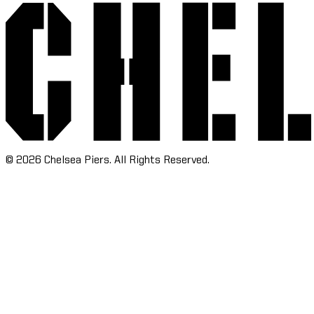
©
2026
Chelsea Piers. All Rights Reserved.​​​​‌ ‍ ​‍​‍‌‍ ‌ ​‍‌‍‍‌‌‍‌ ‌‍‍‌‌‍ ‍​‍​‍​ ‍‍​‍​‍‌ ​ ‌‍​‌‌‍ ‍‌‍‍‌‌ ‌​‌ ‍‌​‍ ‍‌‍‍‌‌‍ ​‍​‍​‍ ​​‍​‍‌‍‍​‌ ​‍‌‍‌‌‌‍‌‍​‍​‍​ ‍‍​‍​‍‌‍‍​‌ ‌​‌ ‌​‌ ​​‌ ​ ​ ‍‍​‍ ​‍ ‌‍​ ‌‍‍​‌‍‌‌‌‍ ​‌ ​ ‌‍‌‌‌‍​‌‌ ​​‌‍‍‌‌‍‌‌‌ ​‍‌ ​ ​‍ ‍‌ ​ ‌‍​‌‌‍ ‍‌‍‍‌‌ ‌​‌ ‍‌​‍ ‍‌ ​ ‌ ‌​‌ ‌‌‌‍‌​‌‍‍‌‌‍ ​‍ ‌‍‍‌‌‍ ‍‌ ‌​‌‍‌‌‌‍ ‍‌ ‌​​‍ ‌‍‌‌‌‍‌​‌‍‍‌‌ ‌​​‍ ‌‍ ‌‌‍ ‌‍‌​‌‍‌‌​ ‌‌ ​​‌ ​‍‌‍‌‌‌ ​ ‌‍‌‌‌‍ ‍‌ ‌​‌‍​‌‌ ‌​‌‍‍‌‌‍ ‌‍ ‍​ ‍ ‌‍‍‌‌‍‌​​ ‌‌‍‌‍‌‍ ‌‍ ‌ ‌​‌‍‌‌‌ ​‍​ ‍ ‌ ‌​‌ ‍‌‌ ​​‌‍‌‌​ ‌‌‍‌‍‌‍ ‌‍ ‌ ‌​‌‍‌‌‌ ​‍​ ‍ ‌ ​​‌‍​‌‌ ‌​‌‍‍​​ ‌‌ ​ ‌ ‌‌‌‍​‍‌ ‌​‌‍‍‌‌ ‌​‌‍ ​‌‍‌‌​ ‌‍​‍‌‍​‌‌ ​ ‌‍‌‌‌‌‌‌‌ ​‍‌‍ ​​ ‌‌‍‍​‌ ‌​‌ ‌​‌ ​​‌ ​ ​‍‌‌​ ​ ‌​​‌​‍‌‌​ ​‍‌​‌‍​‍‌‌​ ​‍‌​‌‍‌‍​ ‌‍‍​‌‍‌‌‌‍ ​‌ ​ ‌‍‌‌‌‍​‌‌ ​​‌‍‍‌‌‍‌‌‌ ​‍‌ ​ ​‍ ‍‌ ​ ‌‍​‌‌‍ ‍‌‍‍‌‌ ‌​‌ ‍‌​‍ ‍‌ ​ ‌ ‌​‌ ‌‌‌‍‌​‌‍‍‌‌‍ ​‍‌‍‌‍‍‌‌‍‌​​ ‌‌‍‌‍‌‍ ‌‍ ‌ ‌​‌‍‌‌‌ ​‍​‍‌‍‌ ‌​‌ ‍‌‌ ​​‌‍‌‌​ ‌‌‍‌‍‌‍ ‌‍ ‌ ‌​‌‍‌‌‌ ​‍​‍‌‍‌ ​​‌‍​‌‌ ‌​‌‍‍​​ ‌‌ ​ ‌ ‌‌‌‍​‍‌ ‌​‌‍‍‌‌ ‌​‌‍ ​‌‍‌‌​‍‌‍‌ ​​‌‍‌‌‌ ​‍‌ ​ ‌ ​​‌‍‌‌‌‍​ ‌ ‌​‌‍‍‌‌ ‌‍‌‍‌‌​ ‌‌ ​​‌ ‌‌‌‍​‍‌‍ ​‌‍‍‌‌ ​ ‌‍‍​‌‍‌‌‌‍‌​​‍​‍‌ ‌