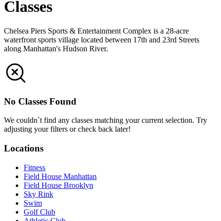
Classes​​​​‌ ‍ ​‍​‍‌‍ ‌ ​‍‌‍‍‌‌‍‌ ‌‍‍‌‌‍ ‍​‍​‍​ ‍‍​‍​‍‌ ​ ‌‍​‌‌‍ ‍‌‍‍‌‌ ‌​‌ ‍‌​‍ ‍‌‍‍‌‌‍ ​‍​‍​‍ ​​‍​‍‌‍‍​‌ ​‍‌‍‌‌‌‍‌‍​‍​‍​ ‍‍​‍​‍‌‍‍​‌ ‌​‌ ‌​‌ ​​‌ ​ ​ ‍‍​‍ ​‍ ‌‍​ ‌‍‍​‌‍‌‌‌‍ ​‌ ​ ‌‍‌‌‌‍​‌‌ ​​‌‍‍‌‌‍‌‌‌ ​‍‌ ​ ​‍ ‍‌ ​ ‌‍​‌‌‍ ‍‌‍‍‌‌ ‌​‌ ‍‌​‍ ‍‌ ​ ‌ ‌​‌ ‌‌‌‍‌​‌‍‍‌‌‍ ​‍ ‌‍‍‌‌‍ ‍‌ ‌​‌‍‌‌‌‍ ‍‌ ‌​​‍ ‌‍‌‌‌‍‌​‌‍‍‌‌ ‌​​‍ ‌‍ ‌‌‍ ‌‍‌​‌‍‌‌​ ‌‌ ​​‌ ​‍‌‍‌‌‌ ​ ‌‍‌‌‌‍ ‍‌ ‌​‌‍​‌‌ ‌​‌‍‍‌‌‍ ‌‍ ‍​ ‍ ‌‍‍‌‌‍‌​​ ‌‌‍​ ‌‍ ​‌‍​‌‌ ​ ‌ ​ ‌‍‌‌‌ ​ ‌​‍‌‌‍ ‍‌‍‌​‌‍‌‌‌ ‍​​‍ ‌‌‍​ ‌‍‌​‌‍‌‍​ ‌​‌‍‌‌‌‍‌‌​ ​ ​ ‍​​‍ ‌​ ‌ ​ ‍‌‌‍‌‍​ ‌‍​‍ ‌​ ‌​​ ​‌​ ‌​​ ​​​‍ ‌‌‍​‍‌‍‌​​ ​‍‌‍‌‍​‍ ‌​ ‍‌​ ​‌​ ‌‍​ ​ ​ ​‍‌‍‌​​ ‌ ‌‍‌​‌‍‌‍‌‍‌‌‌‍‌‍‌‍​‌​ ‍ ‌ ‌​‌ ‍‌‌ ​​‌‍‌‌​ ‌‌‍​ ‌‍ ​‌‍​‌‌ ​ ‌ ​ ‌‍‌‌‌ ​ ‌​‍‌‌‍ ‍‌‍‌​‌‍‌‌‌ ‍​​ ‍ ‌ ​​‌‍​‌‌ ‌​‌‍‍​​ ‌‌ ‌​‌‍‍‌‌ ‌​‌‍ ​‌‍‌‌​ ‌‍​‍‌‍​‌‌ ​ ‌‍‌‌‌‌‌‌‌ ​‍‌‍ ​​ ‌‌‍‍​‌ ‌​‌ ‌​‌ ​​‌ ​ ​‍‌‌​ ​ ‌​​‌​‍‌‌​ ​‍‌​‌‍​‍‌‌​ ​‍‌​‌‍‌‍​ ‌‍‍​‌‍‌‌‌‍ ​‌ ​ ‌‍‌‌‌‍​‌‌ ​​‌‍‍‌‌‍‌‌‌ ​‍‌ ​ ​‍ ‍‌ ​ ‌‍​‌‌‍ ‍‌‍‍‌‌ ‌​‌ ‍‌​‍ ‍‌ ​ ‌ ‌​‌ ‌‌‌‍‌​‌‍‍‌‌‍ ​‍‌‍‌‍‍‌‌‍‌​​ ‌‌‍​ ‌‍ ​‌‍​‌‌ ​ ‌ ​ ‌‍‌‌‌ ​ ‌​‍‌‌‍ ‍‌‍‌​‌‍‌‌‌ ‍​​‍ ‌‌‍​ ‌‍‌​‌‍‌‍​ ‌​‌‍‌‌‌‍‌‌​ ​ ​ ‍​​‍ ‌​ ‌ ​ ‍‌‌‍‌‍​ ‌‍​‍ ‌​ ‌​​ ​‌​ ‌​​ ​​​‍ ‌‌‍​‍‌‍‌​​ ​‍‌‍‌‍​‍ ‌​ ‍‌​ ​‌​ ‌‍​ ​ ​ ​‍‌‍‌​​ ‌ ‌‍‌​‌‍‌‍‌‍‌‌‌‍‌‍‌‍​‌​‍‌‍‌ ‌​‌ ‍‌‌ ​​‌‍‌‌​ ‌‌‍​ ‌‍ ​‌‍​‌‌ ​ ‌ ​ ‌‍‌‌‌ ​ ‌​‍‌‌‍ ‍‌‍‌​‌‍‌‌‌ ‍​​‍‌‍‌ ​​‌‍​‌‌ ‌​‌‍‍​​ ‌‌ ‌​‌‍‍‌‌ ‌​‌‍ ​‌‍‌‌​‍‌‍‌ ​​‌‍‌‌‌ ​‍‌ ​ ‌ ​​‌‍‌‌‌‍​ ‌ ‌​‌‍‍‌‌ ‌‍‌‍‌‌​ ‌‌ ​​‌ ‌‌‌‍​‍‌‍ ​‌‍‍‌‌ ​ ‌‍‍​‌‍‌‌‌‍‌​​‍​‍‌ ‌
Chelsea Piers Sports & Entertainment Complex is a 28-acre
waterfront sports village located between 17th and 23rd Streets
along Manhattan's Hudson River. ​​​​‌ ‍ ​‍​‍‌‍ ‌ ​‍‌‍‍‌‌‍‌ ‌‍‍‌‌‍ ‍​‍​‍​ ‍‍​‍​‍‌ ​ ‌‍​‌‌‍ ‍‌‍‍‌‌ ‌​‌ ‍‌​‍ ‍‌‍‍‌‌‍ ​‍​‍​‍ ​​‍​‍‌‍‍​‌ ​‍‌‍‌‌‌‍‌‍​‍​‍​ ‍‍​‍​‍‌‍‍​‌ ‌​‌ ‌​‌ ​​‌ ​ ​ ‍‍​‍ ​‍ ‌‍​ ‌‍‍​‌‍‌‌‌‍ ​‌ ​ ‌‍‌‌‌‍​‌‌ ​​‌‍‍‌‌‍‌‌‌ ​‍‌ ​ ​‍ ‍‌ ​ ‌‍​‌‌‍ ‍‌‍‍‌‌ ‌​‌ ‍‌​‍ ‍‌ ​ ‌ ‌​‌ ‌‌‌‍‌​‌‍‍‌‌‍ ​‍ ‌‍‍‌‌‍ ‍‌ ‌​‌‍‌‌‌‍ ‍‌ ‌​​‍ ‌‍‌‌‌‍‌​‌‍‍‌‌ ‌​​‍ ‌‍ ‌‌‍ ‌‍‌​‌‍‌‌​ ‌‌ ​​‌ ​‍‌‍‌‌‌ ​ ‌‍‌‌‌‍ ‍‌ ‌​‌‍​‌‌ ‌​‌‍‍‌‌‍ ‌‍ ‍​ ‍ ‌‍‍‌‌‍‌​​ ‌‌‍​ ‌‍‌​‌‍‌‍​ ‌​‌‍‌‌‌‍‌‌​ ​ ​ ‍​​‍ ‌​ ‌ ​ ‍‌‌‍‌‍​ ‌‍​‍ ‌​ ‌​​ ​‌​ ‌​​ ​​​‍ ‌‌‍​‍‌‍‌​​ ​‍‌‍‌‍​‍ ‌​ ‍‌​ ​‌​ ‌‍​ ​ ​ ​‍‌‍‌​​ ‌ ‌‍‌​‌‍‌‍‌‍‌‌‌‍‌‍‌‍​‌​ ‍ ‌ ‌​‌ ‍‌‌ ​​‌‍‌‌​ ‌‌ ‌‍‌‍‌‌‌‍ ‍‌ ‌‌‌‍‌‌​ ‍ ‌ ​​‌‍​‌‌ ‌​‌‍‍​​ ‌‌‍‌​‌‍‌‌‌ ​ ‌‍​ ‌ ​‍‌‍‍‌‌ ​​‌ ‌​‌‍‍‌‌‍ ‌‍ ‍​ ‌‍​‍‌‍​‌‌ ​ ‌‍‌‌‌‌‌‌‌ ​‍‌‍ ​​ ‌‌‍‍​‌ ‌​‌ ‌​‌ ​​‌ ​ ​‍‌‌​ ​ ‌​​‌​‍‌‌​ ​‍‌​‌‍​‍‌‌​ ​‍‌​‌‍‌‍​ ‌‍‍​‌‍‌‌‌‍ ​‌ ​ ‌‍‌‌‌‍​‌‌ ​​‌‍‍‌‌‍‌‌‌ ​‍‌ ​ ​‍ ‍‌ ​ ‌‍​‌‌‍ ‍‌‍‍‌‌ ‌​‌ ‍‌​‍ ‍‌ ​ ‌ ‌​‌ ‌‌‌‍‌​‌‍‍‌‌‍ ​‍‌‍‌‍‍‌‌‍‌​​ ‌‌‍​ ‌‍‌​‌‍‌‍​ ‌​‌‍‌‌‌‍‌‌​ ​ ​ ‍​​‍ ‌​ ‌ ​ ‍‌‌‍‌‍​ ‌‍​‍ ‌​ ‌​​ ​‌​ ‌​​ ​​​‍ ‌‌‍​‍‌‍‌​​ ​‍‌‍‌‍​‍ ‌​ ‍‌​ ​‌​ ‌‍​ ​ ​ ​‍‌‍‌​​ ‌ ‌‍‌​‌‍‌‍‌‍‌‌‌‍‌‍‌‍​‌​‍‌‍‌ ‌​‌ ‍‌‌ ​​‌‍‌‌​ ‌‌ ‌‍‌‍‌‌‌‍ ‍‌ ‌‌‌‍‌‌​‍‌‍‌ ​​‌‍​‌‌ ‌​‌‍‍​​ ‌‌‍‌​‌‍‌‌‌ ​ ‌‍​ ‌ ​‍‌‍‍‌‌ ​​‌ ‌​‌‍‍‌‌‍ ‌‍ ‍​‍‌‍‌ ​​‌‍‌‌‌ ​‍‌ ​ ‌ ​​‌‍‌‌‌‍​ ‌ ‌​‌‍‍‌‌ ‌‍‌‍‌‌​ ‌‌ ​​‌ ‌‌‌‍​‍‌‍ ​‌‍‍‌‌ ​ ‌‍‍​‌‍‌‌‌‍‌​​‍​‍‌ ‌
No Classes Found
We couldn`t find any classes matching your current selection. Try
adjusting your filters or check back later!
Locations​​​​‌ ‍ ​‍​‍‌‍ ‌ ​‍‌‍‍‌‌‍‌ ‌‍‍‌‌‍ ‍​‍​‍​ ‍‍​‍​‍‌ ​ ‌‍​‌‌‍ ‍‌‍‍‌‌ ‌​‌ ‍‌​‍ ‍‌‍‍‌‌‍ ​‍​‍​‍ ​​‍​‍‌‍‍​‌ ​‍‌‍‌‌‌‍‌‍​‍​‍​ ‍‍​‍​‍‌‍‍​‌ ‌​‌ ‌​‌ ​​‌ ​ ​ ‍‍​‍ ​‍ ‌‍​ ‌‍‍​‌‍‌‌‌‍ ​‌ ​ ‌‍‌‌‌‍​‌‌ ​​‌‍‍‌‌‍‌‌‌ ​‍‌ ​ ​‍ ‍‌ ​ ‌‍​‌‌‍ ‍‌‍‍‌‌ ‌​‌ ‍‌​‍ ‍‌ ​ ‌ ‌​‌ ‌‌‌‍‌​‌‍‍‌‌‍ ​‍ ‌‍‍‌‌‍ ‍‌ ‌​‌‍‌‌‌‍ ‍‌ ‌​​‍ ‌‍‌‌‌‍‌​‌‍‍‌‌ ‌​​‍ ‌‍ ‌‌‍ ‌‍‌​‌‍‌‌​ ‌‌ ​​‌ ​‍‌‍‌‌‌ ​ ‌‍‌‌‌‍ ‍‌ ‌​‌‍​‌‌ ‌​‌‍‍‌‌‍ ‌‍ ‍​ ‍ ‌‍‍‌‌‍‌​​ ‌‌‍‌‍‌‍ ‌‍ ‌ ‌​‌‍‌‌‌ ​‍​ ‍ ‌ ‌​‌ ‍‌‌ ​​‌‍‌‌​ ‌‌‍‌‍‌‍ ‌‍ ‌ ‌​‌‍‌‌‌ ​‍​ ‍ ‌ ​​‌‍​‌‌ ‌​‌‍‍​​ ‌‌‍​ ‌‍ ‌‍ ​‌ ‌‌‌‍ ‌‌‍ ‍‌ ​ ​‍‌‌​ ‌‌‌​​‍‌‌ ‌‍‍ ‌‍‌‌‌ ‍‌​‍‌‌​ ​ ‌​‌​​‍‌‌​ ​ ‌​‌​​‍‌‌​ ​‍​ ​‍‌‍‌‌‌‍​‍​ ​‍​ ‍​‌‍​ ​ ‌‌‌‍​ ‌‍​ ‌‍‌‌‌‍​‍‌‍​‌​ ​‌​‍‌‌​ ​‍​ ​‍​‍‌‌​ ‌‌‌​‌​​‍ ‍‌ ‌​‌‍‍‌‌ ‌​‌‍ ​‌‍‌‌​ ‌‍​‍‌‍​‌‌ ​ ‌‍‌‌‌‌‌‌‌ ​‍‌‍ ​​ ‌‌‍‍​‌ ‌​‌ ‌​‌ ​​‌ ​ ​‍‌‌​ ​ ‌​​‌​‍‌‌​ ​‍‌​‌‍​‍‌‌​ ​‍‌​‌‍‌‍​ ‌‍‍​‌‍‌‌‌‍ ​‌ ​ ‌‍‌‌‌‍​‌‌ ​​‌‍‍‌‌‍‌‌‌ ​‍‌ ​ ​‍ ‍‌ ​ ‌‍​‌‌‍ ‍‌‍‍‌‌ ‌​‌ ‍‌​‍ ‍‌ ​ ‌ ‌​‌ ‌‌‌‍‌​‌‍‍‌‌‍ ​‍‌‍‌‍‍‌‌‍‌​​ ‌‌‍‌‍‌‍ ‌‍ ‌ ‌​‌‍‌‌‌ ​‍​‍‌‍‌ ‌​‌ ‍‌‌ ​​‌‍‌‌​ ‌‌‍‌‍‌‍ ‌‍ ‌ ‌​‌‍‌‌‌ ​‍​‍‌‍‌ ​​‌‍​‌‌ ‌​‌‍‍​​ ‌‌‍​ ‌‍ ‌‍ ​‌ ‌‌‌‍ ‌‌‍ ‍‌ ​ ​‍‌‌​ ‌‌‌​​‍‌‌ ‌‍‍ ‌‍‌‌‌ ‍‌​‍‌‌​ ​ ‌​‌​​‍‌‌​ ​ ‌​‌​​‍‌‌​ ​‍​ ​‍‌‍‌‌‌‍​‍​ ​‍​ ‍​‌‍​ ​ ‌‌‌‍​ ‌‍​ ‌‍‌‌‌‍​‍‌‍​‌​ ​‌​‍‌‌​ ​‍​ ​‍​‍‌‌​ ‌‌‌​‌​​‍ ‍‌ ‌​‌‍‍‌‌ ‌​‌‍ ​‌‍‌‌​‍‌‍‌ ​​‌‍‌‌‌ ​‍‌ ​ ‌ ​​‌‍‌‌‌‍​ ‌ ‌​‌‍‍‌‌ ‌‍‌‍‌‌​ ‌‌ ​​‌ ‌‌‌‍​‍‌‍ ​‌‍‍‌‌ ​ ‌‍‍​‌‍‌‌‌‍‌​​‍​‍‌ ‌
Fitness​​​​‌ ‍ ​‍​‍‌‍ ‌ ​‍‌‍‍‌‌‍‌ ‌‍‍‌‌‍ ‍​‍​‍​ ‍‍​‍​‍‌ ​ ‌‍​‌‌‍ ‍‌‍‍‌‌ ‌​‌ ‍‌​‍ ‍‌‍‍‌‌‍ ​‍​‍​‍ ​​‍​‍‌‍‍​‌ ​‍‌‍‌‌‌‍‌‍​‍​‍​ ‍‍​‍​‍‌‍‍​‌ ‌​‌ ‌​‌ ​​‌ ​ ​ ‍‍​‍ ​‍ ‌‍​ ‌‍‍​‌‍‌‌‌‍ ​‌ ​ ‌‍‌‌‌‍​‌‌ ​​‌‍‍‌‌‍‌‌‌ ​‍‌ ​ ​‍ ‍‌ ​ ‌‍​‌‌‍ ‍‌‍‍‌‌ ‌​‌ ‍‌​‍ ‍‌ ​ ‌ ‌​‌ ‌‌‌‍‌​‌‍‍‌‌‍ ​‍ ‌‍‍‌‌‍ ‍‌ ‌​‌‍‌‌‌‍ ‍‌ ‌​​‍ ‌‍‌‌‌‍‌​‌‍‍‌‌ ‌​​‍ ‌‍ ‌‌‍ ‌‍‌​‌‍‌‌​ ‌‌ ​​‌ ​‍‌‍‌‌‌ ​ ‌‍‌‌‌‍ ‍‌ ‌​‌‍​‌‌ ‌​‌‍‍‌‌‍ ‌‍ ‍​ ‍ ‌‍‍‌‌‍‌​​ ‌‌‍‌‍‌‍ ‌‍ ‌ ‌​‌‍‌‌‌ ​‍​ ‍ ‌ ‌​‌ ‍‌‌ ​​‌‍‌‌​ ‌‌‍‌‍‌‍ ‌‍ ‌ ‌​‌‍‌‌‌ ​‍​ ‍ ‌ ​​‌‍​‌‌ ‌​‌‍‍​​ ‌‌‍​ ‌‍ ‌‍ ​‌ ‌‌‌‍ ‌‌‍ ‍‌ ​ ​‍‌‌​ ‌‌‌​​‍‌‌ ‌‍‍ ‌‍‌‌‌ ‍‌​‍‌‌​ ​ ‌​‌​​‍‌‌​ ​ ‌​‌​​‍‌‌​ ​‍​ ​‍‌‍‌‌‌‍​‍​ ​‍​ ‍​‌‍​ ​ ‌‌‌‍​ ‌‍​ ‌‍‌‌‌‍​‍‌‍​‌​ ​‌​‍‌‌​ ​‍​ ​‍​‍‌‌​ ‌‌‌​‌​​‍ ‍‌‍ ​‌‍‍‌‌‍ ‍‌‍‍ ‌ ​ ​‍‌‌​ ‌‌‌​​‍‌‌ ‌‍‍ ‌‍‌‌‌ ‍‌​‍‌‌​ ​ ‌​‌​​‍‌‌​ ​ ‌​‌​​‍‌‌​ ​‍​ ​‍​ ​‍​ ​ ​ ​ ‌‍​ ‌‍‌‌​ ‍​​ ‌‍​ ​‌​ ‌​‌‍​‌‌‍​ ​ ‍‌​‍‌‌​ ​‍​ ​‍​‍‌‌​ ‌‌‌​‌​​‍ ‍‌‍ ‍‌‍​‌‌‍ ‌‌‍‌‌​ ‌‍​‍‌‍​‌‌ ​ ‌‍‌‌‌‌‌‌‌ ​‍‌‍ ​​ ‌‌‍‍​‌ ‌​‌ ‌​‌ ​​‌ ​ ​‍‌‌​ ​ ‌​​‌​‍‌‌​ ​‍‌​‌‍​‍‌‌​ ​‍‌​‌‍‌‍​ ‌‍‍​‌‍‌‌‌‍ ​‌ ​ ‌‍‌‌‌‍​‌‌ ​​‌‍‍‌‌‍‌‌‌ ​‍‌ ​ ​‍ ‍‌ ​ ‌‍​‌‌‍ ‍‌‍‍‌‌ ‌​‌ ‍‌​‍ ‍‌ ​ ‌ ‌​‌ ‌‌‌‍‌​‌‍‍‌‌‍ ​‍‌‍‌‍‍‌‌‍‌​​ ‌‌‍‌‍‌‍ ‌‍ ‌ ‌​‌‍‌‌‌ ​‍​‍‌‍‌ ‌​‌ ‍‌‌ ​​‌‍‌‌​ ‌‌‍‌‍‌‍ ‌‍ ‌ ‌​‌‍‌‌‌ ​‍​‍‌‍‌ ​​‌‍​‌‌ ‌​‌‍‍​​ ‌‌‍​ ‌‍ ‌‍ ​‌ ‌‌‌‍ ‌‌‍ ‍‌ ​ ​‍‌‌​ ‌‌‌​​‍‌‌ ‌‍‍ ‌‍‌‌‌ ‍‌​‍‌‌​ ​ ‌​‌​​‍‌‌​ ​ ‌​‌​​‍‌‌​ ​‍​ ​‍‌‍‌‌‌‍​‍​ ​‍​ ‍​‌‍​ ​ ‌‌‌‍​ ‌‍​ ‌‍‌‌‌‍​‍‌‍​‌​ ​‌​‍‌‌​ ​‍​ ​‍​‍‌‌​ ‌‌‌​‌​​‍ ‍‌‍ ​‌‍‍‌‌‍ ‍‌‍‍ ‌ ​ ​‍‌‌​ ‌‌‌​​‍‌‌ ‌‍‍ ‌‍‌‌‌ ‍‌​‍‌‌​ ​ ‌​‌​​‍‌‌​ ​ ‌​‌​​‍‌‌​ ​‍​ ​‍​ ​‍​ ​ ​ ​ ‌‍​ ‌‍‌‌​ ‍​​ ‌‍​ ​‌​ ‌​‌‍​‌‌‍​ ​ ‍‌​‍‌‌​ ​‍​ ​‍​‍‌‌​ ‌‌‌​‌​​‍ ‍‌‍ ‍‌‍​‌‌‍ ‌‌‍‌‌​‍‌‍‌ ​​‌‍‌‌‌ ​‍‌ ​ ‌ ​​‌‍‌‌‌‍​ ‌ ‌​‌‍‍‌‌ ‌‍‌‍‌‌​ ‌‌ ​​‌ ‌‌‌‍​‍‌‍ ​‌‍‍‌‌ ​ ‌‍‍​‌‍‌‌‌‍‌​​‍​‍‌ ‌
Field House Manhattan​​​​‌ ‍ ​‍​‍‌‍ ‌ ​‍‌‍‍‌‌‍‌ ‌‍‍‌‌‍ ‍​‍​‍​ ‍‍​‍​‍‌ ​ ‌‍​‌‌‍ ‍‌‍‍‌‌ ‌​‌ ‍‌​‍ ‍‌‍‍‌‌‍ ​‍​‍​‍ ​​‍​‍‌‍‍​‌ ​‍‌‍‌‌‌‍‌‍​‍​‍​ ‍‍​‍​‍‌‍‍​‌ ‌​‌ ‌​‌ ​​‌ ​ ​ ‍‍​‍ ​‍ ‌‍​ ‌‍‍​‌‍‌‌‌‍ ​‌ ​ ‌‍‌‌‌‍​‌‌ ​​‌‍‍‌‌‍‌‌‌ ​‍‌ ​ ​‍ ‍‌ ​ ‌‍​‌‌‍ ‍‌‍‍‌‌ ‌​‌ ‍‌​‍ ‍‌ ​ ‌ ‌​‌ ‌‌‌‍‌​‌‍‍‌‌‍ ​‍ ‌‍‍‌‌‍ ‍‌ ‌​‌‍‌‌‌‍ ‍‌ ‌​​‍ ‌‍‌‌‌‍‌​‌‍‍‌‌ ‌​​‍ ‌‍ ‌‌‍ ‌‍‌​‌‍‌‌​ ‌‌ ​​‌ ​‍‌‍‌‌‌ ​ ‌‍‌‌‌‍ ‍‌ ‌​‌‍​‌‌ ‌​‌‍‍‌‌‍ ‌‍ ‍​ ‍ ‌‍‍‌‌‍‌​​ ‌‌‍‌‍‌‍ ‌‍ ‌ ‌​‌‍‌‌‌ ​‍​ ‍ ‌ ‌​‌ ‍‌‌ ​​‌‍‌‌​ ‌‌‍‌‍‌‍ ‌‍ ‌ ‌​‌‍‌‌‌ ​‍​ ‍ ‌ ​​‌‍​‌‌ ‌​‌‍‍​​ ‌‌‍​ ‌‍ ‌‍ ​‌ ‌‌‌‍ ‌‌‍ ‍‌ ​ ​‍‌‌​ ‌‌‌​​‍‌‌ ‌‍‍ ‌‍‌‌‌ ‍‌​‍‌‌​ ​ ‌​‌​​‍‌‌​ ​ ‌​‌​​‍‌‌​ ​‍​ ​‍‌‍‌‌‌‍​‍​ ​‍​ ‍​‌‍​ ​ ‌‌‌‍​ ‌‍​ ‌‍‌‌‌‍​‍‌‍​‌​ ​‌​‍‌‌​ ​‍​ ​‍​‍‌‌​ ‌‌‌​‌​​‍ ‍‌‍ ​‌‍‍‌‌‍ ‍‌‍‍ ‌ ​ ​‍‌‌​ ‌‌‌​​‍‌‌ ‌‍‍ ‌‍‌‌‌ ‍‌​‍‌‌​ ​ ‌​‌​​‍‌‌​ ​ ‌​‌​​‍‌‌​ ​‍​ ​‍​ ​‌​ ​ ​ ​‌‌‍​‍​ ​​​ ​‌‌‍​‌​ ‌ ​ ​‍​ ​‍​ ‌‍​ ‌​​‍‌‌​ ​‍​ ​‍​‍‌‌​ ‌‌‌​‌​​‍ ‍‌‍ ‍‌‍​‌‌‍ ‌‌‍‌‌​ ‌‍​‍‌‍​‌‌ ​ ‌‍‌‌‌‌‌‌‌ ​‍‌‍ ​​ ‌‌‍‍​‌ ‌​‌ ‌​‌ ​​‌ ​ ​‍‌‌​ ​ ‌​​‌​‍‌‌​ ​‍‌​‌‍​‍‌‌​ ​‍‌​‌‍‌‍​ ‌‍‍​‌‍‌‌‌‍ ​‌ ​ ‌‍‌‌‌‍​‌‌ ​​‌‍‍‌‌‍‌‌‌ ​‍‌ ​ ​‍ ‍‌ ​ ‌‍​‌‌‍ ‍‌‍‍‌‌ ‌​‌ ‍‌​‍ ‍‌ ​ ‌ ‌​‌ ‌‌‌‍‌​‌‍‍‌‌‍ ​‍‌‍‌‍‍‌‌‍‌​​ ‌‌‍‌‍‌‍ ‌‍ ‌ ‌​‌‍‌‌‌ ​‍​‍‌‍‌ ‌​‌ ‍‌‌ ​​‌‍‌‌​ ‌‌‍‌‍‌‍ ‌‍ ‌ ‌​‌‍‌‌‌ ​‍​‍‌‍‌ ​​‌‍​‌‌ ‌​‌‍‍​​ ‌‌‍​ ‌‍ ‌‍ ​‌ ‌‌‌‍ ‌‌‍ ‍‌ ​ ​‍‌‌​ ‌‌‌​​‍‌‌ ‌‍‍ ‌‍‌‌‌ ‍‌​‍‌‌​ ​ ‌​‌​​‍‌‌​ ​ ‌​‌​​‍‌‌​ ​‍​ ​‍‌‍‌‌‌‍​‍​ ​‍​ ‍​‌‍​ ​ ‌‌‌‍​ ‌‍​ ‌‍‌‌‌‍​‍‌‍​‌​ ​‌​‍‌‌​ ​‍​ ​‍​‍‌‌​ ‌‌‌​‌​​‍ ‍‌‍ ​‌‍‍‌‌‍ ‍‌‍‍ ‌ ​ ​‍‌‌​ ‌‌‌​​‍‌‌ ‌‍‍ ‌‍‌‌‌ ‍‌​‍‌‌​ ​ ‌​‌​​‍‌‌​ ​ ‌​‌​​‍‌‌​ ​‍​ ​‍​ ​‌​ ​ ​ ​‌‌‍​‍​ ​​​ ​‌‌‍​‌​ ‌ ​ ​‍​ ​‍​ ‌‍​ ‌​​‍‌‌​ ​‍​ ​‍​‍‌‌​ ‌‌‌​‌​​‍ ‍‌‍ ‍‌‍​‌‌‍ ‌‌‍‌‌​‍‌‍‌ ​​‌‍‌‌‌ ​‍‌ ​ ‌ ​​‌‍‌‌‌‍​ ‌ ‌​‌‍‍‌‌ ‌‍‌‍‌‌​ ‌‌ ​​‌ ‌‌‌‍​‍‌‍ ​‌‍‍‌‌ ​ ‌‍‍​‌‍‌‌‌‍‌​​‍​‍‌ ‌
Field House Brooklyn​​​​‌ ‍ ​‍​‍‌‍ ‌ ​‍‌‍‍‌‌‍‌ ‌‍‍‌‌‍ ‍​‍​‍​ ‍‍​‍​‍‌ ​ ‌‍​‌‌‍ ‍‌‍‍‌‌ ‌​‌ ‍‌​‍ ‍‌‍‍‌‌‍ ​‍​‍​‍ ​​‍​‍‌‍‍​‌ ​‍‌‍‌‌‌‍‌‍​‍​‍​ ‍‍​‍​‍‌‍‍​‌ ‌​‌ ‌​‌ ​​‌ ​ ​ ‍‍​‍ ​‍ ‌‍​ ‌‍‍​‌‍‌‌‌‍ ​‌ ​ ‌‍‌‌‌‍​‌‌ ​​‌‍‍‌‌‍‌‌‌ ​‍‌ ​ ​‍ ‍‌ ​ ‌‍​‌‌‍ ‍‌‍‍‌‌ ‌​‌ ‍‌​‍ ‍‌ ​ ‌ ‌​‌ ‌‌‌‍‌​‌‍‍‌‌‍ ​‍ ‌‍‍‌‌‍ ‍‌ ‌​‌‍‌‌‌‍ ‍‌ ‌​​‍ ‌‍‌‌‌‍‌​‌‍‍‌‌ ‌​​‍ ‌‍ ‌‌‍ ‌‍‌​‌‍‌‌​ ‌‌ ​​‌ ​‍‌‍‌‌‌ ​ ‌‍‌‌‌‍ ‍‌ ‌​‌‍​‌‌ ‌​‌‍‍‌‌‍ ‌‍ ‍​ ‍ ‌‍‍‌‌‍‌​​ ‌‌‍‌‍‌‍ ‌‍ ‌ ‌​‌‍‌‌‌ ​‍​ ‍ ‌ ‌​‌ ‍‌‌ ​​‌‍‌‌​ ‌‌‍‌‍‌‍ ‌‍ ‌ ‌​‌‍‌‌‌ ​‍​ ‍ ‌ ​​‌‍​‌‌ ‌​‌‍‍​​ ‌‌‍​ ‌‍ ‌‍ ​‌ ‌‌‌‍ ‌‌‍ ‍‌ ​ ​‍‌‌​ ‌‌‌​​‍‌‌ ‌‍‍ ‌‍‌‌‌ ‍‌​‍‌‌​ ​ ‌​‌​​‍‌‌​ ​ ‌​‌​​‍‌‌​ ​‍​ ​‍‌‍‌‌‌‍​‍​ ​‍​ ‍​‌‍​ ​ ‌‌‌‍​ ‌‍​ ‌‍‌‌‌‍​‍‌‍​‌​ ​‌​‍‌‌​ ​‍​ ​‍​‍‌‌​ ‌‌‌​‌​​‍ ‍‌‍ ​‌‍‍‌‌‍ ‍‌‍‍ ‌ ​ ​‍‌‌​ ‌‌‌​​‍‌‌ ‌‍‍ ‌‍‌‌‌ ‍‌​‍‌‌​ ​ ‌​‌​​‍‌‌​ ​ ‌​‌​​‍‌‌​ ​‍​ ​‍​ ‌‍​ ‍​​ ‌ ‌‍‌​​ ​‌​ ​‍​ ‌‌​ ‌‍​ ​‍​ ​‌‌‍​ ​ ​‌​‍‌‌​ ​‍​ ​‍​‍‌‌​ ‌‌‌​‌​​‍ ‍‌‍ ‍‌‍​‌‌‍ ‌‌‍‌‌​ ‌‍​‍‌‍​‌‌ ​ ‌‍‌‌‌‌‌‌‌ ​‍‌‍ ​​ ‌‌‍‍​‌ ‌​‌ ‌​‌ ​​‌ ​ ​‍‌‌​ ​ ‌​​‌​‍‌‌​ ​‍‌​‌‍​‍‌‌​ ​‍‌​‌‍‌‍​ ‌‍‍​‌‍‌‌‌‍ ​‌ ​ ‌‍‌‌‌‍​‌‌ ​​‌‍‍‌‌‍‌‌‌ ​‍‌ ​ ​‍ ‍‌ ​ ‌‍​‌‌‍ ‍‌‍‍‌‌ ‌​‌ ‍‌​‍ ‍‌ ​ ‌ ‌​‌ ‌‌‌‍‌​‌‍‍‌‌‍ ​‍‌‍‌‍‍‌‌‍‌​​ ‌‌‍‌‍‌‍ ‌‍ ‌ ‌​‌‍‌‌‌ ​‍​‍‌‍‌ ‌​‌ ‍‌‌ ​​‌‍‌‌​ ‌‌‍‌‍‌‍ ‌‍ ‌ ‌​‌‍‌‌‌ ​‍​‍‌‍‌ ​​‌‍​‌‌ ‌​‌‍‍​​ ‌‌‍​ ‌‍ ‌‍ ​‌ ‌‌‌‍ ‌‌‍ ‍‌ ​ ​‍‌‌​ ‌‌‌​​‍‌‌ ‌‍‍ ‌‍‌‌‌ ‍‌​‍‌‌​ ​ ‌​‌​​‍‌‌​ ​ ‌​‌​​‍‌‌​ ​‍​ ​‍‌‍‌‌‌‍​‍​ ​‍​ ‍​‌‍​ ​ ‌‌‌‍​ ‌‍​ ‌‍‌‌‌‍​‍‌‍​‌​ ​‌​‍‌‌​ ​‍​ ​‍​‍‌‌​ ‌‌‌​‌​​‍ ‍‌‍ ​‌‍‍‌‌‍ ‍‌‍‍ ‌ ​ ​‍‌‌​ ‌‌‌​​‍‌‌ ‌‍‍ ‌‍‌‌‌ ‍‌​‍‌‌​ ​ ‌​‌​​‍‌‌​ ​ ‌​‌​​‍‌‌​ ​‍​ ​‍​ ‌‍​ ‍​​ ‌ ‌‍‌​​ ​‌​ ​‍​ ‌‌​ ‌‍​ ​‍​ ​‌‌‍​ ​ ​‌​‍‌‌​ ​‍​ ​‍​‍‌‌​ ‌‌‌​‌​​‍ ‍‌‍ ‍‌‍​‌‌‍ ‌‌‍‌‌​‍‌‍‌ ​​‌‍‌‌‌ ​‍‌ ​ ‌ ​​‌‍‌‌‌‍​ ‌ ‌​‌‍‍‌‌ ‌‍‌‍‌‌​ ‌‌ ​​‌ ‌‌‌‍​‍‌‍ ​‌‍‍‌‌ ​ ‌‍‍​‌‍‌‌‌‍‌​​‍​‍‌ ‌
Sky Rink​​​​‌ ‍ ​‍​‍‌‍ ‌ ​‍‌‍‍‌‌‍‌ ‌‍‍‌‌‍ ‍​‍​‍​ ‍‍​‍​‍‌ ​ ‌‍​‌‌‍ ‍‌‍‍‌‌ ‌​‌ ‍‌​‍ ‍‌‍‍‌‌‍ ​‍​‍​‍ ​​‍​‍‌‍‍​‌ ​‍‌‍‌‌‌‍‌‍​‍​‍​ ‍‍​‍​‍‌‍‍​‌ ‌​‌ ‌​‌ ​​‌ ​ ​ ‍‍​‍ ​‍ ‌‍​ ‌‍‍​‌‍‌‌‌‍ ​‌ ​ ‌‍‌‌‌‍​‌‌ ​​‌‍‍‌‌‍‌‌‌ ​‍‌ ​ ​‍ ‍‌ ​ ‌‍​‌‌‍ ‍‌‍‍‌‌ ‌​‌ ‍‌​‍ ‍‌ ​ ‌ ‌​‌ ‌‌‌‍‌​‌‍‍‌‌‍ ​‍ ‌‍‍‌‌‍ ‍‌ ‌​‌‍‌‌‌‍ ‍‌ ‌​​‍ ‌‍‌‌‌‍‌​‌‍‍‌‌ ‌​​‍ ‌‍ ‌‌‍ ‌‍‌​‌‍‌‌​ ‌‌ ​​‌ ​‍‌‍‌‌‌ ​ ‌‍‌‌‌‍ ‍‌ ‌​‌‍​‌‌ ‌​‌‍‍‌‌‍ ‌‍ ‍​ ‍ ‌‍‍‌‌‍‌​​ ‌‌‍‌‍‌‍ ‌‍ ‌ ‌​‌‍‌‌‌ ​‍​ ‍ ‌ ‌​‌ ‍‌‌ ​​‌‍‌‌​ ‌‌‍‌‍‌‍ ‌‍ ‌ ‌​‌‍‌‌‌ ​‍​ ‍ ‌ ​​‌‍​‌‌ ‌​‌‍‍​​ ‌‌‍​ ‌‍ ‌‍ ​‌ ‌‌‌‍ ‌‌‍ ‍‌ ​ ​‍‌‌​ ‌‌‌​​‍‌‌ ‌‍‍ ‌‍‌‌‌ ‍‌​‍‌‌​ ​ ‌​‌​​‍‌‌​ ​ ‌​‌​​‍‌‌​ ​‍​ ​‍‌‍‌‌‌‍​‍​ ​‍​ ‍​‌‍​ ​ ‌‌‌‍​ ‌‍​ ‌‍‌‌‌‍​‍‌‍​‌​ ​‌​‍‌‌​ ​‍​ ​‍​‍‌‌​ ‌‌‌​‌​​‍ ‍‌‍ ​‌‍‍‌‌‍ ‍‌‍‍ ‌ ​ ​‍‌‌​ ‌‌‌​​‍‌‌ ‌‍‍ ‌‍‌‌‌ ‍‌​‍‌‌​ ​ ‌​‌​​‍‌‌​ ​ ‌​‌​​‍‌‌​ ​‍​ ​‍​ ‌​​ ‌ ‌‍‌‍‌‍‌‍​ ​​​ ‌‍​ ‌‌​ ‌​‌‍‌​‌‍‌​​ ​‌‌‍​‍​‍‌‌​ ​‍​ ​‍​‍‌‌​ ‌‌‌​‌​​‍ ‍‌‍ ‍‌‍​‌‌‍ ‌‌‍‌‌​ ‌‍​‍‌‍​‌‌ ​ ‌‍‌‌‌‌‌‌‌ ​‍‌‍ ​​ ‌‌‍‍​‌ ‌​‌ ‌​‌ ​​‌ ​ ​‍‌‌​ ​ ‌​​‌​‍‌‌​ ​‍‌​‌‍​‍‌‌​ ​‍‌​‌‍‌‍​ ‌‍‍​‌‍‌‌‌‍ ​‌ ​ ‌‍‌‌‌‍​‌‌ ​​‌‍‍‌‌‍‌‌‌ ​‍‌ ​ ​‍ ‍‌ ​ ‌‍​‌‌‍ ‍‌‍‍‌‌ ‌​‌ ‍‌​‍ ‍‌ ​ ‌ ‌​‌ ‌‌‌‍‌​‌‍‍‌‌‍ ​‍‌‍‌‍‍‌‌‍‌​​ ‌‌‍‌‍‌‍ ‌‍ ‌ ‌​‌‍‌‌‌ ​‍​‍‌‍‌ ‌​‌ ‍‌‌ ​​‌‍‌‌​ ‌‌‍‌‍‌‍ ‌‍ ‌ ‌​‌‍‌‌‌ ​‍​‍‌‍‌ ​​‌‍​‌‌ ‌​‌‍‍​​ ‌‌‍​ ‌‍ ‌‍ ​‌ ‌‌‌‍ ‌‌‍ ‍‌ ​ ​‍‌‌​ ‌‌‌​​‍‌‌ ‌‍‍ ‌‍‌‌‌ ‍‌​‍‌‌​ ​ ‌​‌​​‍‌‌​ ​ ‌​‌​​‍‌‌​ ​‍​ ​‍‌‍‌‌‌‍​‍​ ​‍​ ‍​‌‍​ ​ ‌‌‌‍​ ‌‍​ ‌‍‌‌‌‍​‍‌‍​‌​ ​‌​‍‌‌​ ​‍​ ​‍​‍‌‌​ ‌‌‌​‌​​‍ ‍‌‍ ​‌‍‍‌‌‍ ‍‌‍‍ ‌ ​ ​‍‌‌​ ‌‌‌​​‍‌‌ ‌‍‍ ‌‍‌‌‌ ‍‌​‍‌‌​ ​ ‌​‌​​‍‌‌​ ​ ‌​‌​​‍‌‌​ ​‍​ ​‍​ ‌​​ ‌ ‌‍‌‍‌‍‌‍​ ​​​ ‌‍​ ‌‌​ ‌​‌‍‌​‌‍‌​​ ​‌‌‍​‍​‍‌‌​ ​‍​ ​‍​‍‌‌​ ‌‌‌​‌​​‍ ‍‌‍ ‍‌‍​‌‌‍ ‌‌‍‌‌​‍‌‍‌ ​​‌‍‌‌‌ ​‍‌ ​ ‌ ​​‌‍‌‌‌‍​ ‌ ‌​‌‍‍‌‌ ‌‍‌‍‌‌​ ‌‌ ​​‌ ‌‌‌‍​‍‌‍ ​‌‍‍‌‌ ​ ‌‍‍​‌‍‌‌‌‍‌​​‍​‍‌ ‌
Swim​​​​‌ ‍ ​‍​‍‌‍ ‌ ​‍‌‍‍‌‌‍‌ ‌‍‍‌‌‍ ‍​‍​‍​ ‍‍​‍​‍‌ ​ ‌‍​‌‌‍ ‍‌‍‍‌‌ ‌​‌ ‍‌​‍ ‍‌‍‍‌‌‍ ​‍​‍​‍ ​​‍​‍‌‍‍​‌ ​‍‌‍‌‌‌‍‌‍​‍​‍​ ‍‍​‍​‍‌‍‍​‌ ‌​‌ ‌​‌ ​​‌ ​ ​ ‍‍​‍ ​‍ ‌‍​ ‌‍‍​‌‍‌‌‌‍ ​‌ ​ ‌‍‌‌‌‍​‌‌ ​​‌‍‍‌‌‍‌‌‌ ​‍‌ ​ ​‍ ‍‌ ​ ‌‍​‌‌‍ ‍‌‍‍‌‌ ‌​‌ ‍‌​‍ ‍‌ ​ ‌ ‌​‌ ‌‌‌‍‌​‌‍‍‌‌‍ ​‍ ‌‍‍‌‌‍ ‍‌ ‌​‌‍‌‌‌‍ ‍‌ ‌​​‍ ‌‍‌‌‌‍‌​‌‍‍‌‌ ‌​​‍ ‌‍ ‌‌‍ ‌‍‌​‌‍‌‌​ ‌‌ ​​‌ ​‍‌‍‌‌‌ ​ ‌‍‌‌‌‍ ‍‌ ‌​‌‍​‌‌ ‌​‌‍‍‌‌‍ ‌‍ ‍​ ‍ ‌‍‍‌‌‍‌​​ ‌‌‍‌‍‌‍ ‌‍ ‌ ‌​‌‍‌‌‌ ​‍​ ‍ ‌ ‌​‌ ‍‌‌ ​​‌‍‌‌​ ‌‌‍‌‍‌‍ ‌‍ ‌ ‌​‌‍‌‌‌ ​‍​ ‍ ‌ ​​‌‍​‌‌ ‌​‌‍‍​​ ‌‌‍​ ‌‍ ‌‍ ​‌ ‌‌‌‍ ‌‌‍ ‍‌ ​ ​‍‌‌​ ‌‌‌​​‍‌‌ ‌‍‍ ‌‍‌‌‌ ‍‌​‍‌‌​ ​ ‌​‌​​‍‌‌​ ​ ‌​‌​​‍‌‌​ ​‍​ ​‍‌‍‌‌‌‍​‍​ ​‍​ ‍​‌‍​ ​ ‌‌‌‍​ ‌‍​ ‌‍‌‌‌‍​‍‌‍​‌​ ​‌​‍‌‌​ ​‍​ ​‍​‍‌‌​ ‌‌‌​‌​​‍ ‍‌‍ ​‌‍‍‌‌‍ ‍‌‍‍ ‌ ​ ​‍‌‌​ ‌‌‌​​‍‌‌ ‌‍‍ ‌‍‌‌‌ ‍‌​‍‌‌​ ​ ‌​‌​​‍‌‌​ ​ ‌​‌​​‍‌‌​ ​‍​ ​‍‌‍‌‍‌‍‌‍​ ​​​ ‌‌​ ‌‌​ ‌​​ ​‍‌‍​ ​ ​‌​ ​ ‌‍​ ‌‍​‌‌‍​ ‌‍‌‌​ ‌‍​ ​‌​ ​ ‌‍​ ‌‍​‍​ ‌​​ ‍​‌‍‌​​ ‍​​ ‌‍​ ‌‌‌‍​‍​ ‌​​ ‌​​ ​‌​ ‍‌​ ‍‌‌‍​ ​‍‌‌​ ​‍​ ​‍​‍‌‌​ ‌‌‌​‌​​‍ ‍‌‍ ‍‌‍​‌‌‍ ‌‌‍‌‌​ ‌‍​‍‌‍​‌‌ ​ ‌‍‌‌‌‌‌‌‌ ​‍‌‍ ​​ ‌‌‍‍​‌ ‌​‌ ‌​‌ ​​‌ ​ ​‍‌‌​ ​ ‌​​‌​‍‌‌​ ​‍‌​‌‍​‍‌‌​ ​‍‌​‌‍‌‍​ ‌‍‍​‌‍‌‌‌‍ ​‌ ​ ‌‍‌‌‌‍​‌‌ ​​‌‍‍‌‌‍‌‌‌ ​‍‌ ​ ​‍ ‍‌ ​ ‌‍​‌‌‍ ‍‌‍‍‌‌ ‌​‌ ‍‌​‍ ‍‌ ​ ‌ ‌​‌ ‌‌‌‍‌​‌‍‍‌‌‍ ​‍‌‍‌‍‍‌‌‍‌​​ ‌‌‍‌‍‌‍ ‌‍ ‌ ‌​‌‍‌‌‌ ​‍​‍‌‍‌ ‌​‌ ‍‌‌ ​​‌‍‌‌​ ‌‌‍‌‍‌‍ ‌‍ ‌ ‌​‌‍‌‌‌ ​‍​‍‌‍‌ ​​‌‍​‌‌ ‌​‌‍‍​​ ‌‌‍​ ‌‍ ‌‍ ​‌ ‌‌‌‍ ‌‌‍ ‍‌ ​ ​‍‌‌​ ‌‌‌​​‍‌‌ ‌‍‍ ‌‍‌‌‌ ‍‌​‍‌‌​ ​ ‌​‌​​‍‌‌​ ​ ‌​‌​​‍‌‌​ ​‍​ ​‍‌‍‌‌‌‍​‍​ ​‍​ ‍​‌‍​ ​ ‌‌‌‍​ ‌‍​ ‌‍‌‌‌‍​‍‌‍​‌​ ​‌​‍‌‌​ ​‍​ ​‍​‍‌‌​ ‌‌‌​‌​​‍ ‍‌‍ ​‌‍‍‌‌‍ ‍‌‍‍ ‌ ​ ​‍‌‌​ ‌‌‌​​‍‌‌ ‌‍‍ ‌‍‌‌‌ ‍‌​‍‌‌​ ​ ‌​‌​​‍‌‌​ ​ ‌​‌​​‍‌‌​ ​‍​ ​‍‌‍‌‍‌‍‌‍​ ​​​ ‌‌​ ‌‌​ ‌​​ ​‍‌‍​ ​ ​‌​ ​ ‌‍​ ‌‍​‌‌‍​ ‌‍‌‌​ ‌‍​ ​‌​ ​ ‌‍​ ‌‍​‍​ ‌​​ ‍​‌‍‌​​ ‍​​ ‌‍​ ‌‌‌‍​‍​ ‌​​ ‌​​ ​‌​ ‍‌​ ‍‌‌‍​ ​‍‌‌​ ​‍​ ​‍​‍‌‌​ ‌‌‌​‌​​‍ ‍‌‍ ‍‌‍​‌‌‍ ‌‌‍‌‌​‍‌‍‌ ​​‌‍‌‌‌ ​‍‌ ​ ‌ ​​‌‍‌‌‌‍​ ‌ ‌​‌‍‍‌‌ ‌‍‌‍‌‌​ ‌‌ ​​‌ ‌‌‌‍​‍‌‍ ​‌‍‍‌‌ ​ ‌‍‍​‌‍‌‌‌‍‌​​‍​‍‌ ‌
Golf Club​​​​‌ ‍ ​‍​‍‌‍ ‌ ​‍‌‍‍‌‌‍‌ ‌‍‍‌‌‍ ‍​‍​‍​ ‍‍​‍​‍‌ ​ ‌‍​‌‌‍ ‍‌‍‍‌‌ ‌​‌ ‍‌​‍ ‍‌‍‍‌‌‍ ​‍​‍​‍ ​​‍​‍‌‍‍​‌ ​‍‌‍‌‌‌‍‌‍​‍​‍​ ‍‍​‍​‍‌‍‍​‌ ‌​‌ ‌​‌ ​​‌ ​ ​ ‍‍​‍ ​‍ ‌‍​ ‌‍‍​‌‍‌‌‌‍ ​‌ ​ ‌‍‌‌‌‍​‌‌ ​​‌‍‍‌‌‍‌‌‌ ​‍‌ ​ ​‍ ‍‌ ​ ‌‍​‌‌‍ ‍‌‍‍‌‌ ‌​‌ ‍‌​‍ ‍‌ ​ ‌ ‌​‌ ‌‌‌‍‌​‌‍‍‌‌‍ ​‍ ‌‍‍‌‌‍ ‍‌ ‌​‌‍‌‌‌‍ ‍‌ ‌​​‍ ‌‍‌‌‌‍‌​‌‍‍‌‌ ‌​​‍ ‌‍ ‌‌‍ ‌‍‌​‌‍‌‌​ ‌‌ ​​‌ ​‍‌‍‌‌‌ ​ ‌‍‌‌‌‍ ‍‌ ‌​‌‍​‌‌ ‌​‌‍‍‌‌‍ ‌‍ ‍​ ‍ ‌‍‍‌‌‍‌​​ ‌‌‍‌‍‌‍ ‌‍ ‌ ‌​‌‍‌‌‌ ​‍​ ‍ ‌ ‌​‌ ‍‌‌ ​​‌‍‌‌​ ‌‌‍‌‍‌‍ ‌‍ ‌ ‌​‌‍‌‌‌ ​‍​ ‍ ‌ ​​‌‍​‌‌ ‌​‌‍‍​​ ‌‌‍​ ‌‍ ‌‍ ​‌ ‌‌‌‍ ‌‌‍ ‍‌ ​ ​‍‌‌​ ‌‌‌​​‍‌‌ ‌‍‍ ‌‍‌‌‌ ‍‌​‍‌‌​ ​ ‌​‌​​‍‌‌​ ​ ‌​‌​​‍‌‌​ ​‍​ ​‍‌‍‌‌‌‍​‍​ ​‍​ ‍​‌‍​ ​ ‌‌‌‍​ ‌‍​ ‌‍‌‌‌‍​‍‌‍​‌​ ​‌​‍‌‌​ ​‍​ ​‍​‍‌‌​ ‌‌‌​‌​​‍ ‍‌‍ ​‌‍‍‌‌‍ ‍‌‍‍ ‌ ​ ​‍‌‌​ ‌‌‌​​‍‌‌ ‌‍‍ ‌‍‌‌‌ ‍‌​‍‌‌​ ​ ‌​‌​​‍‌‌​ ​ ‌​‌​​‍‌‌​ ​‍​ ​‍​ ‌​‌‍‌‌​ ‌‍‌‍‌​​ ​‍​ ‌‍​ ​‍‌‍‌‍‌‍​‌‌‍​ ‌‍​ ‌‍​ ​‍‌‌​ ​‍​ ​‍​‍‌‌​ ‌‌‌​‌​​‍ ‍‌‍ ‍‌‍​‌‌‍ ‌‌‍‌‌​ ‌‍​‍‌‍​‌‌ ​ ‌‍‌‌‌‌‌‌‌ ​‍‌‍ ​​ ‌‌‍‍​‌ ‌​‌ ‌​‌ ​​‌ ​ ​‍‌‌​ ​ ‌​​‌​‍‌‌​ ​‍‌​‌‍​‍‌‌​ ​‍‌​‌‍‌‍​ ‌‍‍​‌‍‌‌‌‍ ​‌ ​ ‌‍‌‌‌‍​‌‌ ​​‌‍‍‌‌‍‌‌‌ ​‍‌ ​ ​‍ ‍‌ ​ ‌‍​‌‌‍ ‍‌‍‍‌‌ ‌​‌ ‍‌​‍ ‍‌ ​ ‌ ‌​‌ ‌‌‌‍‌​‌‍‍‌‌‍ ​‍‌‍‌‍‍‌‌‍‌​​ ‌‌‍‌‍‌‍ ‌‍ ‌ ‌​‌‍‌‌‌ ​‍​‍‌‍‌ ‌​‌ ‍‌‌ ​​‌‍‌‌​ ‌‌‍‌‍‌‍ ‌‍ ‌ ‌​‌‍‌‌‌ ​‍​‍‌‍‌ ​​‌‍​‌‌ ‌​‌‍‍​​ ‌‌‍​ ‌‍ ‌‍ ​‌ ‌‌‌‍ ‌‌‍ ‍‌ ​ ​‍‌‌​ ‌‌‌​​‍‌‌ ‌‍‍ ‌‍‌‌‌ ‍‌​‍‌‌​ ​ ‌​‌​​‍‌‌​ ​ ‌​‌​​‍‌‌​ ​‍​ ​‍‌‍‌‌‌‍​‍​ ​‍​ ‍​‌‍​ ​ ‌‌‌‍​ ‌‍​ ‌‍‌‌‌‍​‍‌‍​‌​ ​‌​‍‌‌​ ​‍​ ​‍​‍‌‌​ ‌‌‌​‌​​‍ ‍‌‍ ​‌‍‍‌‌‍ ‍‌‍‍ ‌ ​ ​‍‌‌​ ‌‌‌​​‍‌‌ ‌‍‍ ‌‍‌‌‌ ‍‌​‍‌‌​ ​ ‌​‌​​‍‌‌​ ​ ‌​‌​​‍‌‌​ ​‍​ ​‍​ ‌​‌‍‌‌​ ‌‍‌‍‌​​ ​‍​ ‌‍​ ​‍‌‍‌‍‌‍​‌‌‍​ ‌‍​ ‌‍​ ​‍‌‌​ ​‍​ ​‍​‍‌‌​ ‌‌‌​‌​​‍ ‍‌‍ ‍‌‍​‌‌‍ ‌‌‍‌‌​‍‌‍‌ ​​‌‍‌‌‌ ​‍‌ ​ ‌ ​​‌‍‌‌‌‍​ ‌ ‌​‌‍‍‌‌ ‌‍‌‍‌‌​ ‌‌ ​​‌ ‌‌‌‍​‍‌‍ ​‌‍‍‌‌ ​ ‌‍‍​‌‍‌‌‌‍‌​​‍​‍‌ ‌
Athletic Club​​​​‌ ‍ ​‍​‍‌‍ ‌ ​‍‌‍‍‌‌‍‌ ‌‍‍‌‌‍ ‍​‍​‍​ ‍‍​‍​‍‌ ​ ‌‍​‌‌‍ ‍‌‍‍‌‌ ‌​‌ ‍‌​‍ ‍‌‍‍‌‌‍ ​‍​‍​‍ ​​‍​‍‌‍‍​‌ ​‍‌‍‌‌‌‍‌‍​‍​‍​ ‍‍​‍​‍‌‍‍​‌ ‌​‌ ‌​‌ ​​‌ ​ ​ ‍‍​‍ ​‍ ‌‍​ ‌‍‍​‌‍‌‌‌‍ ​‌ ​ ‌‍‌‌‌‍​‌‌ ​​‌‍‍‌‌‍‌‌‌ ​‍‌ ​ ​‍ ‍‌ ​ ‌‍​‌‌‍ ‍‌‍‍‌‌ ‌​‌ ‍‌​‍ ‍‌ ​ ‌ ‌​‌ ‌‌‌‍‌​‌‍‍‌‌‍ ​‍ ‌‍‍‌‌‍ ‍‌ ‌​‌‍‌‌‌‍ ‍‌ ‌​​‍ ‌‍‌‌‌‍‌​‌‍‍‌‌ ‌​​‍ ‌‍ ‌‌‍ ‌‍‌​‌‍‌‌​ ‌‌ ​​‌ ​‍‌‍‌‌‌ ​ ‌‍‌‌‌‍ ‍‌ ‌​‌‍​‌‌ ‌​‌‍‍‌‌‍ ‌‍ ‍​ ‍ ‌‍‍‌‌‍‌​​ ‌‌‍‌‍‌‍ ‌‍ ‌ ‌​‌‍‌‌‌ ​‍​ ‍ ‌ ‌​‌ ‍‌‌ ​​‌‍‌‌​ ‌‌‍‌‍‌‍ ‌‍ ‌ ‌​‌‍‌‌‌ ​‍​ ‍ ‌ ​​‌‍​‌‌ ‌​‌‍‍​​ ‌‌‍​ ‌‍ ‌‍ ​‌ ‌‌‌‍ ‌‌‍ ‍‌ ​ ​‍‌‌​ ‌‌‌​​‍‌‌ ‌‍‍ ‌‍‌‌‌ ‍‌​‍‌‌​ ​ ‌​‌​​‍‌‌​ ​ ‌​‌​​‍‌‌​ ​‍​ ​‍‌‍‌‌‌‍​‍​ ​‍​ ‍​‌‍​ ​ ‌‌‌‍​ ‌‍​ ‌‍‌‌‌‍​‍‌‍​‌​ ​‌​‍‌‌​ ​‍​ ​‍​‍‌‌​ ‌‌‌​‌​​‍ ‍‌‍ ​‌‍‍‌‌‍ ‍‌‍‍ ‌ ​ ​‍‌‌​ ‌‌‌​​‍‌‌ ‌‍‍ ‌‍‌‌‌ ‍‌​‍‌‌​ ​ ‌​‌​​‍‌‌​ ​ ‌​‌​​‍‌‌​ ​‍​ ​‍​ ‍​‌‍​‌​ ​ ​ ‌​‌‍​‌​ ‌ ‌‍‌​‌‍​‌​ ​ ​ ‍​‌‍‌‌‌‍​ ​‍‌‌​ ​‍​ ​‍​‍‌‌​ ‌‌‌​‌​​‍ ‍‌‍ ‍‌‍​‌‌‍ ‌‌‍‌‌​ ‌‍​‍‌‍​‌‌ ​ ‌‍‌‌‌‌‌‌‌ ​‍‌‍ ​​ ‌‌‍‍​‌ ‌​‌ ‌​‌ ​​‌ ​ ​‍‌‌​ ​ ‌​​‌​‍‌‌​ ​‍‌​‌‍​‍‌‌​ ​‍‌​‌‍‌‍​ ‌‍‍​‌‍‌‌‌‍ ​‌ ​ ‌‍‌‌‌‍​‌‌ ​​‌‍‍‌‌‍‌‌‌ ​‍‌ ​ ​‍ ‍‌ ​ ‌‍​‌‌‍ ‍‌‍‍‌‌ ‌​‌ ‍‌​‍ ‍‌ ​ ‌ ‌​‌ ‌‌‌‍‌​‌‍‍‌‌‍ ​‍‌‍‌‍‍‌‌‍‌​​ ‌‌‍‌‍‌‍ ‌‍ ‌ ‌​‌‍‌‌‌ ​‍​‍‌‍‌ ‌​‌ ‍‌‌ ​​‌‍‌‌​ ‌‌‍‌‍‌‍ ‌‍ ‌ ‌​‌‍‌‌‌ ​‍​‍‌‍‌ ​​‌‍​‌‌ ‌​‌‍‍​​ ‌‌‍​ ‌‍ ‌‍ ​‌ ‌‌‌‍ ‌‌‍ ‍‌ ​ ​‍‌‌​ ‌‌‌​​‍‌‌ ‌‍‍ ‌‍‌‌‌ ‍‌​‍‌‌​ ​ ‌​‌​​‍‌‌​ ​ ‌​‌​​‍‌‌​ ​‍​ ​‍‌‍‌‌‌‍​‍​ ​‍​ ‍​‌‍​ ​ ‌‌‌‍​ ‌‍​ ‌‍‌‌‌‍​‍‌‍​‌​ ​‌​‍‌‌​ ​‍​ ​‍​‍‌‌​ ‌‌‌​‌​​‍ ‍‌‍ ​‌‍‍‌‌‍ ‍‌‍‍ ‌ ​ ​‍‌‌​ ‌‌‌​​‍‌‌ ‌‍‍ ‌‍‌‌‌ ‍‌​‍‌‌​ ​ ‌​‌​​‍‌‌​ ​ ‌​‌​​‍‌‌​ ​‍​ ​‍​ ‍​‌‍​‌​ ​ ​ ‌​‌‍​‌​ ‌ ‌‍‌​‌‍​‌​ ​ ​ ‍​‌‍‌‌‌‍​ ​‍‌‌​ ​‍​ ​‍​‍‌‌​ ‌‌‌​‌​​‍ ‍‌‍ ‍‌‍​‌‌‍ ‌‌‍‌‌​‍‌‍‌ ​​‌‍‌‌‌ ​‍‌ ​ ‌ ​​‌‍‌‌‌‍​ ‌ ‌​‌‍‍‌‌ ‌‍‌‍‌‌​ ‌‌ ​​‌ ‌‌‌‍​‍‌‍ ​‌‍‍‌‌ ​ ‌‍‍​‌‍‌‌‌‍‌​​‍​‍‌ ‌