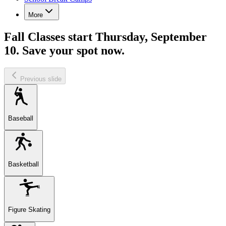
More
Fall Classes start Thursday, September
10. Save your spot now.​​​​‌ ‍ ​‍​‍‌‍ ‌ ​‍‌‍‍‌‌‍‌ ‌‍‍‌‌‍ ‍​‍​‍​ ‍‍​‍​‍‌ ​ ‌‍​‌‌‍ ‍‌‍‍‌‌ ‌​‌ ‍‌​‍ ‍‌‍‍‌‌‍ ​‍​‍​‍ ​​‍​‍‌‍‍​‌ ​‍‌‍‌‌‌‍‌‍​‍​‍​ ‍‍​‍​‍‌‍‍​‌ ‌​‌ ‌​‌ ​​‌ ​ ​ ‍‍​‍ ​‍ ‌‍​ ‌‍‍​‌‍‌‌‌‍ ​‌ ​ ‌‍‌‌‌‍​‌‌ ​​‌‍‍‌‌‍‌‌‌ ​‍‌ ​ ​‍ ‍‌ ​ ‌‍​‌‌‍ ‍‌‍‍‌‌ ‌​‌ ‍‌​‍ ‍‌ ​ ‌ ‌​‌ ‌‌‌‍‌​‌‍‍‌‌‍ ​‍ ‌‍‍‌‌‍ ‍‌ ‌​‌‍‌‌‌‍ ‍‌ ‌​​‍ ‌‍‌‌‌‍‌​‌‍‍‌‌ ‌​​‍ ‌‍ ‌‌‍ ‌‍‌​‌‍‌‌​ ‌‌ ​​‌ ​‍‌‍‌‌‌ ​ ‌‍‌‌‌‍ ‍‌ ‌​‌‍​‌‌ ‌​‌‍‍‌‌‍ ‌‍ ‍​ ‍ ‌‍‍‌‌‍‌​​ ‌‌‍‌​​ ​‌‌‍‌​‌‍‌‌​ ​​​ ‌​‌‍​‍​ ​‍​‍ ‌​ ‍​​ ​​‌‍‌​​ ​‍​‍ ‌​ ‌​‌‍​‌​ ‌‌​ ​ ​‍ ‌‌‍​‌‌‍​ ​ ‍‌​ ​‌​‍ ‌​ ‍​​ ​​​ ​‍‌‍‌‌​ ​​​ ‌‌‌‍‌‌‌‍​‍​ ​ ​ ‍​​ ‍​​ ‍​​ ‍ ‌ ‌​‌ ‍‌‌ ​​‌‍‌‌​ ‌‌ ​​‌ ​‍‌‍ ‌‍ ‌‌‍ ‌ ‌​‌‍‍‌‌‍ ‌‍ ‍​ ‍ ‌ ​​‌‍​‌‌ ‌​‌‍‍​​ ‌‌ ‌​‌‍‍‌‌ ‌​‌‍ ​‌‍‌‌​ ‌‍​‍‌‍​‌‌ ​ ‌‍‌‌‌‌‌‌‌ ​‍‌‍ ​​ ‌‌‍‍​‌ ‌​‌ ‌​‌ ​​‌ ​ ​‍‌‌​ ​ ‌​​‌​‍‌‌​ ​‍‌​‌‍​‍‌‌​ ​‍‌​‌‍‌‍​ ‌‍‍​‌‍‌‌‌‍ ​‌ ​ ‌‍‌‌‌‍​‌‌ ​​‌‍‍‌‌‍‌‌‌ ​‍‌ ​ ​‍ ‍‌ ​ ‌‍​‌‌‍ ‍‌‍‍‌‌ ‌​‌ ‍‌​‍ ‍‌ ​ ‌ ‌​‌ ‌‌‌‍‌​‌‍‍‌‌‍ ​‍‌‍‌‍‍‌‌‍‌​​ ‌‌‍‌​​ ​‌‌‍‌​‌‍‌‌​ ​​​ ‌​‌‍​‍​ ​‍​‍ ‌​ ‍​​ ​​‌‍‌​​ ​‍​‍ ‌​ ‌​‌‍​‌​ ‌‌​ ​ ​‍ ‌‌‍​‌‌‍​ ​ ‍‌​ ​‌​‍ ‌​ ‍​​ ​​​ ​‍‌‍‌‌​ ​​​ ‌‌‌‍‌‌‌‍​‍​ ​ ​ ‍​​ ‍​​ ‍​​‍‌‍‌ ‌​‌ ‍‌‌ ​​‌‍‌‌​ ‌‌ ​​‌ ​‍‌‍ ‌‍ ‌‌‍ ‌ ‌​‌‍‍‌‌‍ ‌‍ ‍​‍‌‍‌ ​​‌‍​‌‌ ‌​‌‍‍​​ ‌‌ ‌​‌‍‍‌‌ ‌​‌‍ ​‌‍‌‌​‍‌‍‌ ​​‌‍‌‌‌ ​‍‌ ​ ‌ ​​‌‍‌‌‌‍​ ‌ ‌​‌‍‍‌‌ ‌‍‌‍‌‌​ ‌‌ ​​‌ ‌‌‌‍​‍‌‍ ​‌‍‍‌‌ ​ ‌‍‍​‌‍‌‌‌‍‌​​‍​‍‌ ‌
Previous slide
Baseball
Basketball
Figure Skating