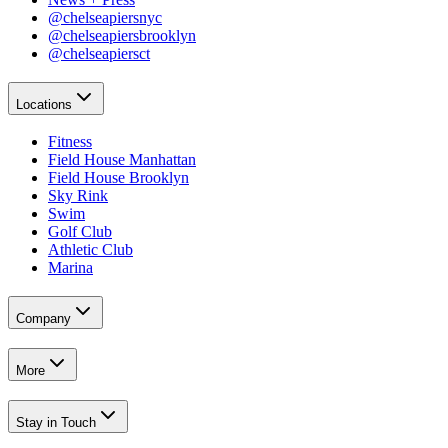
@chelseapiersnyc​​​​‌ ‍ ​‍​‍‌‍ ‌ ​‍‌‍‍‌‌‍‌ ‌‍‍‌‌‍ ‍​‍​‍​ ‍‍​‍​‍‌ ​ ‌‍​‌‌‍ ‍‌‍‍‌‌ ‌​‌ ‍‌​‍ ‍‌‍‍‌‌‍ ​‍​‍​‍ ​​‍​‍‌‍‍​‌ ​‍‌‍‌‌‌‍‌‍​‍​‍​ ‍‍​‍​‍‌‍‍​‌ ‌​‌ ‌​‌ ​​‌ ​ ​ ‍‍​‍ ​‍ ‌‍​ ‌‍‍​‌‍‌‌‌‍ ​‌ ​ ‌‍‌‌‌‍​‌‌ ​​‌‍‍‌‌‍‌‌‌ ​‍‌ ​ ​‍ ‍‌ ​ ‌‍​‌‌‍ ‍‌‍‍‌‌ ‌​‌ ‍‌​‍ ‍‌ ​ ‌ ‌​‌ ‌‌‌‍‌​‌‍‍‌‌‍ ​‍ ‌‍‍‌‌‍ ‍‌ ‌​‌‍‌‌‌‍ ‍‌ ‌​​‍ ‌‍‌‌‌‍‌​‌‍‍‌‌ ‌​​‍ ‌‍ ‌‌‍ ‌‍‌​‌‍‌‌​ ‌‌ ​​‌ ​‍‌‍‌‌‌ ​ ‌‍‌‌‌‍ ‍‌ ‌​‌‍​‌‌ ‌​‌‍‍‌‌‍ ‌‍ ‍​ ‍ ‌‍‍‌‌‍‌​​ ‌‌‍‌‍‌‍ ‌‍ ‌ ‌​‌‍‌‌‌ ​‍​ ‍ ‌ ‌​‌ ‍‌‌ ​​‌‍‌‌​ ‌‌‍‌‍‌‍ ‌‍ ‌ ‌​‌‍‌‌‌ ​‍​ ‍ ‌ ​​‌‍​‌‌ ‌​‌‍‍​​ ‌‌‍​ ‌‍ ‌‍ ​‌ ‌‌‌‍ ‌‌‍ ‍‌ ​ ​‍‌‌​ ‌‌‌​​‍‌‌ ‌‍‍ ‌‍‌‌‌ ‍‌​‍‌‌​ ​ ‌​‌​​‍‌‌​ ​ ‌​‌​​‍‌‌​ ​‍​ ​‍​ ‍​‌‍​‍‌‍‌​​ ​‌‌‍​‍‌‍‌‌‌‍‌‌‌‍‌​‌‍​‌​ ​‍‌‍‌‌‌‍​‌​‍‌‌​ ​‍​ ​‍​‍‌‌​ ‌‌‌​‌​​‍ ‍‌‍ ​‌‍‍‌‌‍ ‍‌‍‍ ‌ ​ ​‍‌‌​ ‌‌‌​​‍‌‌ ‌‍‍ ‌‍‌‌‌ ‍‌​‍‌‌​ ​ ‌​‌​​‍‌‌​ ​ ‌​‌​​‍‌‌​ ​‍​ ​‍​ ‌​​ ​ ​ ​​‌‍‌‌‌‍​ ‌‍​‌​ ​​​ ‌​‌‍‌‌‌‍‌‍​ ‌​​ ‍‌​‍‌‌​ ​‍​ ​‍​‍‌‌​ ‌‌‌​‌​​‍ ‍‌‍ ‍‌‍​‌‌‍ ‌‌‍‌‌​ ‌‍​‍‌‍​‌‌ ​ ‌‍‌‌‌‌‌‌‌ ​‍‌‍ ​​ ‌‌‍‍​‌ ‌​‌ ‌​‌ ​​‌ ​ ​‍‌‌​ ​ ‌​​‌​‍‌‌​ ​‍‌​‌‍​‍‌‌​ ​‍‌​‌‍‌‍​ ‌‍‍​‌‍‌‌‌‍ ​‌ ​ ‌‍‌‌‌‍​‌‌ ​​‌‍‍‌‌‍‌‌‌ ​‍‌ ​ ​‍ ‍‌ ​ ‌‍​‌‌‍ ‍‌‍‍‌‌ ‌​‌ ‍‌​‍ ‍‌ ​ ‌ ‌​‌ ‌‌‌‍‌​‌‍‍‌‌‍ ​‍‌‍‌‍‍‌‌‍‌​​ ‌‌‍‌‍‌‍ ‌‍ ‌ ‌​‌‍‌‌‌ ​‍​‍‌‍‌ ‌​‌ ‍‌‌ ​​‌‍‌‌​ ‌‌‍‌‍‌‍ ‌‍ ‌ ‌​‌‍‌‌‌ ​‍​‍‌‍‌ ​​‌‍​‌‌ ‌​‌‍‍​​ ‌‌‍​ ‌‍ ‌‍ ​‌ ‌‌‌‍ ‌‌‍ ‍‌ ​ ​‍‌‌​ ‌‌‌​​‍‌‌ ‌‍‍ ‌‍‌‌‌ ‍‌​‍‌‌​ ​ ‌​‌​​‍‌‌​ ​ ‌​‌​​‍‌‌​ ​‍​ ​‍​ ‍​‌‍​‍‌‍‌​​ ​‌‌‍​‍‌‍‌‌‌‍‌‌‌‍‌​‌‍​‌​ ​‍‌‍‌‌‌‍​‌​‍‌‌​ ​‍​ ​‍​‍‌‌​ ‌‌‌​‌​​‍ ‍‌‍ ​‌‍‍‌‌‍ ‍‌‍‍ ‌ ​ ​‍‌‌​ ‌‌‌​​‍‌‌ ‌‍‍ ‌‍‌‌‌ ‍‌​‍‌‌​ ​ ‌​‌​​‍‌‌​ ​ ‌​‌​​‍‌‌​ ​‍​ ​‍​ ‌​​ ​ ​ ​​‌‍‌‌‌‍​ ‌‍​‌​ ​​​ ‌​‌‍‌‌‌‍‌‍​ ‌​​ ‍‌​‍‌‌​ ​‍​ ​‍​‍‌‌​ ‌‌‌​‌​​‍ ‍‌‍ ‍‌‍​‌‌‍ ‌‌‍‌‌​‍‌‍‌ ​​‌‍‌‌‌ ​‍‌ ​ ‌ ​​‌‍‌‌‌‍​ ‌ ‌​‌‍‍‌‌ ‌‍‌‍‌‌​ ‌‌ ​​‌ ‌‌‌‍​‍‌‍ ​‌‍‍‌‌ ​ ‌‍‍​‌‍‌‌‌‍‌​​‍​‍‌ ‌
@chelseapiersbrooklyn​​​​‌ ‍ ​‍​‍‌‍ ‌ ​‍‌‍‍‌‌‍‌ ‌‍‍‌‌‍ ‍​‍​‍​ ‍‍​‍​‍‌ ​ ‌‍​‌‌‍ ‍‌‍‍‌‌ ‌​‌ ‍‌​‍ ‍‌‍‍‌‌‍ ​‍​‍​‍ ​​‍​‍‌‍‍​‌ ​‍‌‍‌‌‌‍‌‍​‍​‍​ ‍‍​‍​‍‌‍‍​‌ ‌​‌ ‌​‌ ​​‌ ​ ​ ‍‍​‍ ​‍ ‌‍​ ‌‍‍​‌‍‌‌‌‍ ​‌ ​ ‌‍‌‌‌‍​‌‌ ​​‌‍‍‌‌‍‌‌‌ ​‍‌ ​ ​‍ ‍‌ ​ ‌‍​‌‌‍ ‍‌‍‍‌‌ ‌​‌ ‍‌​‍ ‍‌ ​ ‌ ‌​‌ ‌‌‌‍‌​‌‍‍‌‌‍ ​‍ ‌‍‍‌‌‍ ‍‌ ‌​‌‍‌‌‌‍ ‍‌ ‌​​‍ ‌‍‌‌‌‍‌​‌‍‍‌‌ ‌​​‍ ‌‍ ‌‌‍ ‌‍‌​‌‍‌‌​ ‌‌ ​​‌ ​‍‌‍‌‌‌ ​ ‌‍‌‌‌‍ ‍‌ ‌​‌‍​‌‌ ‌​‌‍‍‌‌‍ ‌‍ ‍​ ‍ ‌‍‍‌‌‍‌​​ ‌‌‍‌‍‌‍ ‌‍ ‌ ‌​‌‍‌‌‌ ​‍​ ‍ ‌ ‌​‌ ‍‌‌ ​​‌‍‌‌​ ‌‌‍‌‍‌‍ ‌‍ ‌ ‌​‌‍‌‌‌ ​‍​ ‍ ‌ ​​‌‍​‌‌ ‌​‌‍‍​​ ‌‌‍​ ‌‍ ‌‍ ​‌ ‌‌‌‍ ‌‌‍ ‍‌ ​ ​‍‌‌​ ‌‌‌​​‍‌‌ ‌‍‍ ‌‍‌‌‌ ‍‌​‍‌‌​ ​ ‌​‌​​‍‌‌​ ​ ‌​‌​​‍‌‌​ ​‍​ ​‍​ ‍​‌‍​‍‌‍‌​​ ​‌‌‍​‍‌‍‌‌‌‍‌‌‌‍‌​‌‍​‌​ ​‍‌‍‌‌‌‍​‌​‍‌‌​ ​‍​ ​‍​‍‌‌​ ‌‌‌​‌​​‍ ‍‌‍ ​‌‍‍‌‌‍ ‍‌‍‍ ‌ ​ ​‍‌‌​ ‌‌‌​​‍‌‌ ‌‍‍ ‌‍‌‌‌ ‍‌​‍‌‌​ ​ ‌​‌​​‍‌‌​ ​ ‌​‌​​‍‌‌​ ​‍​ ​‍​ ​ ​ ‌ ​ ‍​​ ​‌‌‍‌​​ ​‍‌‍‌​‌‍​‍‌‍‌‌​ ‌ ​ ​‍​ ​​​ ‌‍​ ‍‌​ ‌‌​ ​ ​ ​‍​ ‌​‌‍‌‍‌‍‌‍‌‍​‌​ ‌‌​ ‌‌‌‍​‍‌‍​ ‌‍‌‌​ ‌‌‌‍‌‌‌‍​ ‌‍​‌​ ‍​​ ​‍​‍‌‌​ ​‍​ ​‍​‍‌‌​ ‌‌‌​‌​​‍ ‍‌‍ ‍‌‍​‌‌‍ ‌‌‍‌‌​ ‌‍​‍‌‍​‌‌ ​ ‌‍‌‌‌‌‌‌‌ ​‍‌‍ ​​ ‌‌‍‍​‌ ‌​‌ ‌​‌ ​​‌ ​ ​‍‌‌​ ​ ‌​​‌​‍‌‌​ ​‍‌​‌‍​‍‌‌​ ​‍‌​‌‍‌‍​ ‌‍‍​‌‍‌‌‌‍ ​‌ ​ ‌‍‌‌‌‍​‌‌ ​​‌‍‍‌‌‍‌‌‌ ​‍‌ ​ ​‍ ‍‌ ​ ‌‍​‌‌‍ ‍‌‍‍‌‌ ‌​‌ ‍‌​‍ ‍‌ ​ ‌ ‌​‌ ‌‌‌‍‌​‌‍‍‌‌‍ ​‍‌‍‌‍‍‌‌‍‌​​ ‌‌‍‌‍‌‍ ‌‍ ‌ ‌​‌‍‌‌‌ ​‍​‍‌‍‌ ‌​‌ ‍‌‌ ​​‌‍‌‌​ ‌‌‍‌‍‌‍ ‌‍ ‌ ‌​‌‍‌‌‌ ​‍​‍‌‍‌ ​​‌‍​‌‌ ‌​‌‍‍​​ ‌‌‍​ ‌‍ ‌‍ ​‌ ‌‌‌‍ ‌‌‍ ‍‌ ​ ​‍‌‌​ ‌‌‌​​‍‌‌ ‌‍‍ ‌‍‌‌‌ ‍‌​‍‌‌​ ​ ‌​‌​​‍‌‌​ ​ ‌​‌​​‍‌‌​ ​‍​ ​‍​ ‍​‌‍​‍‌‍‌​​ ​‌‌‍​‍‌‍‌‌‌‍‌‌‌‍‌​‌‍​‌​ ​‍‌‍‌‌‌‍​‌​‍‌‌​ ​‍​ ​‍​‍‌‌​ ‌‌‌​‌​​‍ ‍‌‍ ​‌‍‍‌‌‍ ‍‌‍‍ ‌ ​ ​‍‌‌​ ‌‌‌​​‍‌‌ ‌‍‍ ‌‍‌‌‌ ‍‌​‍‌‌​ ​ ‌​‌​​‍‌‌​ ​ ‌​‌​​‍‌‌​ ​‍​ ​‍​ ​ ​ ‌ ​ ‍​​ ​‌‌‍‌​​ ​‍‌‍‌​‌‍​‍‌‍‌‌​ ‌ ​ ​‍​ ​​​ ‌‍​ ‍‌​ ‌‌​ ​ ​ ​‍​ ‌​‌‍‌‍‌‍‌‍‌‍​‌​ ‌‌​ ‌‌‌‍​‍‌‍​ ‌‍‌‌​ ‌‌‌‍‌‌‌‍​ ‌‍​‌​ ‍​​ ​‍​‍‌‌​ ​‍​ ​‍​‍‌‌​ ‌‌‌​‌​​‍ ‍‌‍ ‍‌‍​‌‌‍ ‌‌‍‌‌​‍‌‍‌ ​​‌‍‌‌‌ ​‍‌ ​ ‌ ​​‌‍‌‌‌‍​ ‌ ‌​‌‍‍‌‌ ‌‍‌‍‌‌​ ‌‌ ​​‌ ‌‌‌‍​‍‌‍ ​‌‍‍‌‌ ​ ‌‍‍​‌‍‌‌‌‍‌​​‍​‍‌ ‌
@chelseapiersct​​​​‌ ‍ ​‍​‍‌‍ ‌ ​‍‌‍‍‌‌‍‌ ‌‍‍‌‌‍ ‍​‍​‍​ ‍‍​‍​‍‌ ​ ‌‍​‌‌‍ ‍‌‍‍‌‌ ‌​‌ ‍‌​‍ ‍‌‍‍‌‌‍ ​‍​‍​‍ ​​‍​‍‌‍‍​‌ ​‍‌‍‌‌‌‍‌‍​‍​‍​ ‍‍​‍​‍‌‍‍​‌ ‌​‌ ‌​‌ ​​‌ ​ ​ ‍‍​‍ ​‍ ‌‍​ ‌‍‍​‌‍‌‌‌‍ ​‌ ​ ‌‍‌‌‌‍​‌‌ ​​‌‍‍‌‌‍‌‌‌ ​‍‌ ​ ​‍ ‍‌ ​ ‌‍​‌‌‍ ‍‌‍‍‌‌ ‌​‌ ‍‌​‍ ‍‌ ​ ‌ ‌​‌ ‌‌‌‍‌​‌‍‍‌‌‍ ​‍ ‌‍‍‌‌‍ ‍‌ ‌​‌‍‌‌‌‍ ‍‌ ‌​​‍ ‌‍‌‌‌‍‌​‌‍‍‌‌ ‌​​‍ ‌‍ ‌‌‍ ‌‍‌​‌‍‌‌​ ‌‌ ​​‌ ​‍‌‍‌‌‌ ​ ‌‍‌‌‌‍ ‍‌ ‌​‌‍​‌‌ ‌​‌‍‍‌‌‍ ‌‍ ‍​ ‍ ‌‍‍‌‌‍‌​​ ‌‌‍‌‍‌‍ ‌‍ ‌ ‌​‌‍‌‌‌ ​‍​ ‍ ‌ ‌​‌ ‍‌‌ ​​‌‍‌‌​ ‌‌‍‌‍‌‍ ‌‍ ‌ ‌​‌‍‌‌‌ ​‍​ ‍ ‌ ​​‌‍​‌‌ ‌​‌‍‍​​ ‌‌‍​ ‌‍ ‌‍ ​‌ ‌‌‌‍ ‌‌‍ ‍‌ ​ ​‍‌‌​ ‌‌‌​​‍‌‌ ‌‍‍ ‌‍‌‌‌ ‍‌​‍‌‌​ ​ ‌​‌​​‍‌‌​ ​ ‌​‌​​‍‌‌​ ​‍​ ​‍​ ‍​‌‍​‍‌‍‌​​ ​‌‌‍​‍‌‍‌‌‌‍‌‌‌‍‌​‌‍​‌​ ​‍‌‍‌‌‌‍​‌​‍‌‌​ ​‍​ ​‍​‍‌‌​ ‌‌‌​‌​​‍ ‍‌‍ ​‌‍‍‌‌‍ ‍‌‍‍ ‌ ​ ​‍‌‌​ ‌‌‌​​‍‌‌ ‌‍‍ ‌‍‌‌‌ ‍‌​‍‌‌​ ​ ‌​‌​​‍‌‌​ ​ ‌​‌​​‍‌‌​ ​‍​ ​‍‌‍​‌‌‍‌​​ ‌ ‌‍‌‌‌‍​ ​ ‌‌​ ‌‍​ ‌​​ ​​​ ‌ ‌‍​‍‌‍​‌‌‍‌​​ ‌‍‌‍‌‍​ ‍​​ ‍‌‌‍‌‍‌‍​‍​ ‌‍‌‍​‍​ ​​​ ‌​​ ​ ‌‍‌​‌‍​‍​ ​‌​ ‌‍​ ​ ​ ‌ ​ ​‌​ ‌‍​‍‌‌​ ​‍​ ​‍​‍‌‌​ ‌‌‌​‌​​‍ ‍‌‍ ‍‌‍​‌‌‍ ‌‌‍‌‌​ ‌‍​‍‌‍​‌‌ ​ ‌‍‌‌‌‌‌‌‌ ​‍‌‍ ​​ ‌‌‍‍​‌ ‌​‌ ‌​‌ ​​‌ ​ ​‍‌‌​ ​ ‌​​‌​‍‌‌​ ​‍‌​‌‍​‍‌‌​ ​‍‌​‌‍‌‍​ ‌‍‍​‌‍‌‌‌‍ ​‌ ​ ‌‍‌‌‌‍​‌‌ ​​‌‍‍‌‌‍‌‌‌ ​‍‌ ​ ​‍ ‍‌ ​ ‌‍​‌‌‍ ‍‌‍‍‌‌ ‌​‌ ‍‌​‍ ‍‌ ​ ‌ ‌​‌ ‌‌‌‍‌​‌‍‍‌‌‍ ​‍‌‍‌‍‍‌‌‍‌​​ ‌‌‍‌‍‌‍ ‌‍ ‌ ‌​‌‍‌‌‌ ​‍​‍‌‍‌ ‌​‌ ‍‌‌ ​​‌‍‌‌​ ‌‌‍‌‍‌‍ ‌‍ ‌ ‌​‌‍‌‌‌ ​‍​‍‌‍‌ ​​‌‍​‌‌ ‌​‌‍‍​​ ‌‌‍​ ‌‍ ‌‍ ​‌ ‌‌‌‍ ‌‌‍ ‍‌ ​ ​‍‌‌​ ‌‌‌​​‍‌‌ ‌‍‍ ‌‍‌‌‌ ‍‌​‍‌‌​ ​ ‌​‌​​‍‌‌​ ​ ‌​‌​​‍‌‌​ ​‍​ ​‍​ ‍​‌‍​‍‌‍‌​​ ​‌‌‍​‍‌‍‌‌‌‍‌‌‌‍‌​‌‍​‌​ ​‍‌‍‌‌‌‍​‌​‍‌‌​ ​‍​ ​‍​‍‌‌​ ‌‌‌​‌​​‍ ‍‌‍ ​‌‍‍‌‌‍ ‍‌‍‍ ‌ ​ ​‍‌‌​ ‌‌‌​​‍‌‌ ‌‍‍ ‌‍‌‌‌ ‍‌​‍‌‌​ ​ ‌​‌​​‍‌‌​ ​ ‌​‌​​‍‌‌​ ​‍​ ​‍‌‍​‌‌‍‌​​ ‌ ‌‍‌‌‌‍​ ​ ‌‌​ ‌‍​ ‌​​ ​​​ ‌ ‌‍​‍‌‍​‌‌‍‌​​ ‌‍‌‍‌‍​ ‍​​ ‍‌‌‍‌‍‌‍​‍​ ‌‍‌‍​‍​ ​​​ ‌​​ ​ ‌‍‌​‌‍​‍​ ​‌​ ‌‍​ ​ ​ ‌ ​ ​‌​ ‌‍​‍‌‌​ ​‍​ ​‍​‍‌‌​ ‌‌‌​‌​​‍ ‍‌‍ ‍‌‍​‌‌‍ ‌‌‍‌‌​‍‌‍‌ ​​‌‍‌‌‌ ​‍‌ ​ ‌ ​​‌‍‌‌‌‍​ ‌ ‌​‌‍‍‌‌ ‌‍‌‍‌‌​ ‌‌ ​​‌ ‌‌‌‍​‍‌‍ ​‌‍‍‌‌ ​ ‌‍‍​‌‍‌‌‌‍‌​​‍​‍‌ ‌
Locations​​​​‌ ‍ ​‍​‍‌‍ ‌ ​‍‌‍‍‌‌‍‌ ‌‍‍‌‌‍ ‍​‍​‍​ ‍‍​‍​‍‌ ​ ‌‍​‌‌‍ ‍‌‍‍‌‌ ‌​‌ ‍‌​‍ ‍‌‍‍‌‌‍ ​‍​‍​‍ ​​‍​‍‌‍‍​‌ ​‍‌‍‌‌‌‍‌‍​‍​‍​ ‍‍​‍​‍‌‍‍​‌ ‌​‌ ‌​‌ ​​‌ ​ ​ ‍‍​‍ ​‍ ‌‍​ ‌‍‍​‌‍‌‌‌‍ ​‌ ​ ‌‍‌‌‌‍​‌‌ ​​‌‍‍‌‌‍‌‌‌ ​‍‌ ​ ​‍ ‍‌ ​ ‌‍​‌‌‍ ‍‌‍‍‌‌ ‌​‌ ‍‌​‍ ‍‌ ​ ‌ ‌​‌ ‌‌‌‍‌​‌‍‍‌‌‍ ​‍ ‌‍‍‌‌‍ ‍‌ ‌​‌‍‌‌‌‍ ‍‌ ‌​​‍ ‌‍‌‌‌‍‌​‌‍‍‌‌ ‌​​‍ ‌‍ ‌‌‍ ‌‍‌​‌‍‌‌​ ‌‌ ​​‌ ​‍‌‍‌‌‌ ​ ‌‍‌‌‌‍ ‍‌ ‌​‌‍​‌‌ ‌​‌‍‍‌‌‍ ‌‍ ‍​ ‍ ‌‍‍‌‌‍‌​​ ‌‌‍‌‍‌‍ ‌‍ ‌ ‌​‌‍‌‌‌ ​‍​ ‍ ‌ ‌​‌ ‍‌‌ ​​‌‍‌‌​ ‌‌‍‌‍‌‍ ‌‍ ‌ ‌​‌‍‌‌‌ ​‍​ ‍ ‌ ​​‌‍​‌‌ ‌​‌‍‍​​ ‌‌‍​ ‌‍ ‌‍ ​‌ ‌‌‌‍ ‌‌‍ ‍‌ ​ ​‍‌‌​ ‌‌‌​​‍‌‌ ‌‍‍ ‌‍‌‌‌ ‍‌​‍‌‌​ ​ ‌​‌​​‍‌‌​ ​ ‌​‌​​‍‌‌​ ​‍​ ​‍‌‍‌‌‌‍​‍​ ​‍​ ‍​‌‍​ ​ ‌‌‌‍​ ‌‍​ ‌‍‌‌‌‍​‍‌‍​‌​ ​‌​‍‌‌​ ​‍​ ​‍​‍‌‌​ ‌‌‌​‌​​‍ ‍‌ ‌​‌‍‍‌‌ ‌​‌‍ ​‌‍‌‌​ ‌‍​‍‌‍​‌‌ ​ ‌‍‌‌‌‌‌‌‌ ​‍‌‍ ​​ ‌‌‍‍​‌ ‌​‌ ‌​‌ ​​‌ ​ ​‍‌‌​ ​ ‌​​‌​‍‌‌​ ​‍‌​‌‍​‍‌‌​ ​‍‌​‌‍‌‍​ ‌‍‍​‌‍‌‌‌‍ ​‌ ​ ‌‍‌‌‌‍​‌‌ ​​‌‍‍‌‌‍‌‌‌ ​‍‌ ​ ​‍ ‍‌ ​ ‌‍​‌‌‍ ‍‌‍‍‌‌ ‌​‌ ‍‌​‍ ‍‌ ​ ‌ ‌​‌ ‌‌‌‍‌​‌‍‍‌‌‍ ​‍‌‍‌‍‍‌‌‍‌​​ ‌‌‍‌‍‌‍ ‌‍ ‌ ‌​‌‍‌‌‌ ​‍​‍‌‍‌ ‌​‌ ‍‌‌ ​​‌‍‌‌​ ‌‌‍‌‍‌‍ ‌‍ ‌ ‌​‌‍‌‌‌ ​‍​‍‌‍‌ ​​‌‍​‌‌ ‌​‌‍‍​​ ‌‌‍​ ‌‍ ‌‍ ​‌ ‌‌‌‍ ‌‌‍ ‍‌ ​ ​‍‌‌​ ‌‌‌​​‍‌‌ ‌‍‍ ‌‍‌‌‌ ‍‌​‍‌‌​ ​ ‌​‌​​‍‌‌​ ​ ‌​‌​​‍‌‌​ ​‍​ ​‍‌‍‌‌‌‍​‍​ ​‍​ ‍​‌‍​ ​ ‌‌‌‍​ ‌‍​ ‌‍‌‌‌‍​‍‌‍​‌​ ​‌​‍‌‌​ ​‍​ ​‍​‍‌‌​ ‌‌‌​‌​​‍ ‍‌ ‌​‌‍‍‌‌ ‌​‌‍ ​‌‍‌‌​‍‌‍‌ ​​‌‍‌‌‌ ​‍‌ ​ ‌ ​​‌‍‌‌‌‍​ ‌ ‌​‌‍‍‌‌ ‌‍‌‍‌‌​ ‌‌ ​​‌ ‌‌‌‍​‍‌‍ ​‌‍‍‌‌ ​ ‌‍‍​‌‍‌‌‌‍‌​​‍​‍‌ ‌
Fitness​​​​‌ ‍ ​‍​‍‌‍ ‌ ​‍‌‍‍‌‌‍‌ ‌‍‍‌‌‍ ‍​‍​‍​ ‍‍​‍​‍‌ ​ ‌‍​‌‌‍ ‍‌‍‍‌‌ ‌​‌ ‍‌​‍ ‍‌‍‍‌‌‍ ​‍​‍​‍ ​​‍​‍‌‍‍​‌ ​‍‌‍‌‌‌‍‌‍​‍​‍​ ‍‍​‍​‍‌‍‍​‌ ‌​‌ ‌​‌ ​​‌ ​ ​ ‍‍​‍ ​‍ ‌‍​ ‌‍‍​‌‍‌‌‌‍ ​‌ ​ ‌‍‌‌‌‍​‌‌ ​​‌‍‍‌‌‍‌‌‌ ​‍‌ ​ ​‍ ‍‌ ​ ‌‍​‌‌‍ ‍‌‍‍‌‌ ‌​‌ ‍‌​‍ ‍‌ ​ ‌ ‌​‌ ‌‌‌‍‌​‌‍‍‌‌‍ ​‍ ‌‍‍‌‌‍ ‍‌ ‌​‌‍‌‌‌‍ ‍‌ ‌​​‍ ‌‍‌‌‌‍‌​‌‍‍‌‌ ‌​​‍ ‌‍ ‌‌‍ ‌‍‌​‌‍‌‌​ ‌‌ ​​‌ ​‍‌‍‌‌‌ ​ ‌‍‌‌‌‍ ‍‌ ‌​‌‍​‌‌ ‌​‌‍‍‌‌‍ ‌‍ ‍​ ‍ ‌‍‍‌‌‍‌​​ ‌‌‍‌‍‌‍ ‌‍ ‌ ‌​‌‍‌‌‌ ​‍​ ‍ ‌ ‌​‌ ‍‌‌ ​​‌‍‌‌​ ‌‌‍‌‍‌‍ ‌‍ ‌ ‌​‌‍‌‌‌ ​‍​ ‍ ‌ ​​‌‍​‌‌ ‌​‌‍‍​​ ‌‌‍​ ‌‍ ‌‍ ​‌ ‌‌‌‍ ‌‌‍ ‍‌ ​ ​‍‌‌​ ‌‌‌​​‍‌‌ ‌‍‍ ‌‍‌‌‌ ‍‌​‍‌‌​ ​ ‌​‌​​‍‌‌​ ​ ‌​‌​​‍‌‌​ ​‍​ ​‍‌‍‌‌‌‍​‍​ ​‍​ ‍​‌‍​ ​ ‌‌‌‍​ ‌‍​ ‌‍‌‌‌‍​‍‌‍​‌​ ​‌​‍‌‌​ ​‍​ ​‍​‍‌‌​ ‌‌‌​‌​​‍ ‍‌‍ ​‌‍‍‌‌‍ ‍‌‍‍ ‌ ​ ​‍‌‌​ ‌‌‌​​‍‌‌ ‌‍‍ ‌‍‌‌‌ ‍‌​‍‌‌​ ​ ‌​‌​​‍‌‌​ ​ ‌​‌​​‍‌‌​ ​‍​ ​‍​ ​‍​ ​ ​ ​ ‌‍​ ‌‍‌‌​ ‍​​ ‌‍​ ​‌​ ‌​‌‍​‌‌‍​ ​ ‍‌​‍‌‌​ ​‍​ ​‍​‍‌‌​ ‌‌‌​‌​​‍ ‍‌‍ ‍‌‍​‌‌‍ ‌‌‍‌‌​ ‌‍​‍‌‍​‌‌ ​ ‌‍‌‌‌‌‌‌‌ ​‍‌‍ ​​ ‌‌‍‍​‌ ‌​‌ ‌​‌ ​​‌ ​ ​‍‌‌​ ​ ‌​​‌​‍‌‌​ ​‍‌​‌‍​‍‌‌​ ​‍‌​‌‍‌‍​ ‌‍‍​‌‍‌‌‌‍ ​‌ ​ ‌‍‌‌‌‍​‌‌ ​​‌‍‍‌‌‍‌‌‌ ​‍‌ ​ ​‍ ‍‌ ​ ‌‍​‌‌‍ ‍‌‍‍‌‌ ‌​‌ ‍‌​‍ ‍‌ ​ ‌ ‌​‌ ‌‌‌‍‌​‌‍‍‌‌‍ ​‍‌‍‌‍‍‌‌‍‌​​ ‌‌‍‌‍‌‍ ‌‍ ‌ ‌​‌‍‌‌‌ ​‍​‍‌‍‌ ‌​‌ ‍‌‌ ​​‌‍‌‌​ ‌‌‍‌‍‌‍ ‌‍ ‌ ‌​‌‍‌‌‌ ​‍​‍‌‍‌ ​​‌‍​‌‌ ‌​‌‍‍​​ ‌‌‍​ ‌‍ ‌‍ ​‌ ‌‌‌‍ ‌‌‍ ‍‌ ​ ​‍‌‌​ ‌‌‌​​‍‌‌ ‌‍‍ ‌‍‌‌‌ ‍‌​‍‌‌​ ​ ‌​‌​​‍‌‌​ ​ ‌​‌​​‍‌‌​ ​‍​ ​‍‌‍‌‌‌‍​‍​ ​‍​ ‍​‌‍​ ​ ‌‌‌‍​ ‌‍​ ‌‍‌‌‌‍​‍‌‍​‌​ ​‌​‍‌‌​ ​‍​ ​‍​‍‌‌​ ‌‌‌​‌​​‍ ‍‌‍ ​‌‍‍‌‌‍ ‍‌‍‍ ‌ ​ ​‍‌‌​ ‌‌‌​​‍‌‌ ‌‍‍ ‌‍‌‌‌ ‍‌​‍‌‌​ ​ ‌​‌​​‍‌‌​ ​ ‌​‌​​‍‌‌​ ​‍​ ​‍​ ​‍​ ​ ​ ​ ‌‍​ ‌‍‌‌​ ‍​​ ‌‍​ ​‌​ ‌​‌‍​‌‌‍​ ​ ‍‌​‍‌‌​ ​‍​ ​‍​‍‌‌​ ‌‌‌​‌​​‍ ‍‌‍ ‍‌‍​‌‌‍ ‌‌‍‌‌​‍‌‍‌ ​​‌‍‌‌‌ ​‍‌ ​ ‌ ​​‌‍‌‌‌‍​ ‌ ‌​‌‍‍‌‌ ‌‍‌‍‌‌​ ‌‌ ​​‌ ‌‌‌‍​‍‌‍ ​‌‍‍‌‌ ​ ‌‍‍​‌‍‌‌‌‍‌​​‍​‍‌ ‌
Field House Manhattan​​​​‌ ‍ ​‍​‍‌‍ ‌ ​‍‌‍‍‌‌‍‌ ‌‍‍‌‌‍ ‍​‍​‍​ ‍‍​‍​‍‌ ​ ‌‍​‌‌‍ ‍‌‍‍‌‌ ‌​‌ ‍‌​‍ ‍‌‍‍‌‌‍ ​‍​‍​‍ ​​‍​‍‌‍‍​‌ ​‍‌‍‌‌‌‍‌‍​‍​‍​ ‍‍​‍​‍‌‍‍​‌ ‌​‌ ‌​‌ ​​‌ ​ ​ ‍‍​‍ ​‍ ‌‍​ ‌‍‍​‌‍‌‌‌‍ ​‌ ​ ‌‍‌‌‌‍​‌‌ ​​‌‍‍‌‌‍‌‌‌ ​‍‌ ​ ​‍ ‍‌ ​ ‌‍​‌‌‍ ‍‌‍‍‌‌ ‌​‌ ‍‌​‍ ‍‌ ​ ‌ ‌​‌ ‌‌‌‍‌​‌‍‍‌‌‍ ​‍ ‌‍‍‌‌‍ ‍‌ ‌​‌‍‌‌‌‍ ‍‌ ‌​​‍ ‌‍‌‌‌‍‌​‌‍‍‌‌ ‌​​‍ ‌‍ ‌‌‍ ‌‍‌​‌‍‌‌​ ‌‌ ​​‌ ​‍‌‍‌‌‌ ​ ‌‍‌‌‌‍ ‍‌ ‌​‌‍​‌‌ ‌​‌‍‍‌‌‍ ‌‍ ‍​ ‍ ‌‍‍‌‌‍‌​​ ‌‌‍‌‍‌‍ ‌‍ ‌ ‌​‌‍‌‌‌ ​‍​ ‍ ‌ ‌​‌ ‍‌‌ ​​‌‍‌‌​ ‌‌‍‌‍‌‍ ‌‍ ‌ ‌​‌‍‌‌‌ ​‍​ ‍ ‌ ​​‌‍​‌‌ ‌​‌‍‍​​ ‌‌‍​ ‌‍ ‌‍ ​‌ ‌‌‌‍ ‌‌‍ ‍‌ ​ ​‍‌‌​ ‌‌‌​​‍‌‌ ‌‍‍ ‌‍‌‌‌ ‍‌​‍‌‌​ ​ ‌​‌​​‍‌‌​ ​ ‌​‌​​‍‌‌​ ​‍​ ​‍‌‍‌‌‌‍​‍​ ​‍​ ‍​‌‍​ ​ ‌‌‌‍​ ‌‍​ ‌‍‌‌‌‍​‍‌‍​‌​ ​‌​‍‌‌​ ​‍​ ​‍​‍‌‌​ ‌‌‌​‌​​‍ ‍‌‍ ​‌‍‍‌‌‍ ‍‌‍‍ ‌ ​ ​‍‌‌​ ‌‌‌​​‍‌‌ ‌‍‍ ‌‍‌‌‌ ‍‌​‍‌‌​ ​ ‌​‌​​‍‌‌​ ​ ‌​‌​​‍‌‌​ ​‍​ ​‍​ ​‌​ ​ ​ ​‌‌‍​‍​ ​​​ ​‌‌‍​‌​ ‌ ​ ​‍​ ​‍​ ‌‍​ ‌​​‍‌‌​ ​‍​ ​‍​‍‌‌​ ‌‌‌​‌​​‍ ‍‌‍ ‍‌‍​‌‌‍ ‌‌‍‌‌​ ‌‍​‍‌‍​‌‌ ​ ‌‍‌‌‌‌‌‌‌ ​‍‌‍ ​​ ‌‌‍‍​‌ ‌​‌ ‌​‌ ​​‌ ​ ​‍‌‌​ ​ ‌​​‌​‍‌‌​ ​‍‌​‌‍​‍‌‌​ ​‍‌​‌‍‌‍​ ‌‍‍​‌‍‌‌‌‍ ​‌ ​ ‌‍‌‌‌‍​‌‌ ​​‌‍‍‌‌‍‌‌‌ ​‍‌ ​ ​‍ ‍‌ ​ ‌‍​‌‌‍ ‍‌‍‍‌‌ ‌​‌ ‍‌​‍ ‍‌ ​ ‌ ‌​‌ ‌‌‌‍‌​‌‍‍‌‌‍ ​‍‌‍‌‍‍‌‌‍‌​​ ‌‌‍‌‍‌‍ ‌‍ ‌ ‌​‌‍‌‌‌ ​‍​‍‌‍‌ ‌​‌ ‍‌‌ ​​‌‍‌‌​ ‌‌‍‌‍‌‍ ‌‍ ‌ ‌​‌‍‌‌‌ ​‍​‍‌‍‌ ​​‌‍​‌‌ ‌​‌‍‍​​ ‌‌‍​ ‌‍ ‌‍ ​‌ ‌‌‌‍ ‌‌‍ ‍‌ ​ ​‍‌‌​ ‌‌‌​​‍‌‌ ‌‍‍ ‌‍‌‌‌ ‍‌​‍‌‌​ ​ ‌​‌​​‍‌‌​ ​ ‌​‌​​‍‌‌​ ​‍​ ​‍‌‍‌‌‌‍​‍​ ​‍​ ‍​‌‍​ ​ ‌‌‌‍​ ‌‍​ ‌‍‌‌‌‍​‍‌‍​‌​ ​‌​‍‌‌​ ​‍​ ​‍​‍‌‌​ ‌‌‌​‌​​‍ ‍‌‍ ​‌‍‍‌‌‍ ‍‌‍‍ ‌ ​ ​‍‌‌​ ‌‌‌​​‍‌‌ ‌‍‍ ‌‍‌‌‌ ‍‌​‍‌‌​ ​ ‌​‌​​‍‌‌​ ​ ‌​‌​​‍‌‌​ ​‍​ ​‍​ ​‌​ ​ ​ ​‌‌‍​‍​ ​​​ ​‌‌‍​‌​ ‌ ​ ​‍​ ​‍​ ‌‍​ ‌​​‍‌‌​ ​‍​ ​‍​‍‌‌​ ‌‌‌​‌​​‍ ‍‌‍ ‍‌‍​‌‌‍ ‌‌‍‌‌​‍‌‍‌ ​​‌‍‌‌‌ ​‍‌ ​ ‌ ​​‌‍‌‌‌‍​ ‌ ‌​‌‍‍‌‌ ‌‍‌‍‌‌​ ‌‌ ​​‌ ‌‌‌‍​‍‌‍ ​‌‍‍‌‌ ​ ‌‍‍​‌‍‌‌‌‍‌​​‍​‍‌ ‌
Field House Brooklyn​​​​‌ ‍ ​‍​‍‌‍ ‌ ​‍‌‍‍‌‌‍‌ ‌‍‍‌‌‍ ‍​‍​‍​ ‍‍​‍​‍‌ ​ ‌‍​‌‌‍ ‍‌‍‍‌‌ ‌​‌ ‍‌​‍ ‍‌‍‍‌‌‍ ​‍​‍​‍ ​​‍​‍‌‍‍​‌ ​‍‌‍‌‌‌‍‌‍​‍​‍​ ‍‍​‍​‍‌‍‍​‌ ‌​‌ ‌​‌ ​​‌ ​ ​ ‍‍​‍ ​‍ ‌‍​ ‌‍‍​‌‍‌‌‌‍ ​‌ ​ ‌‍‌‌‌‍​‌‌ ​​‌‍‍‌‌‍‌‌‌ ​‍‌ ​ ​‍ ‍‌ ​ ‌‍​‌‌‍ ‍‌‍‍‌‌ ‌​‌ ‍‌​‍ ‍‌ ​ ‌ ‌​‌ ‌‌‌‍‌​‌‍‍‌‌‍ ​‍ ‌‍‍‌‌‍ ‍‌ ‌​‌‍‌‌‌‍ ‍‌ ‌​​‍ ‌‍‌‌‌‍‌​‌‍‍‌‌ ‌​​‍ ‌‍ ‌‌‍ ‌‍‌​‌‍‌‌​ ‌‌ ​​‌ ​‍‌‍‌‌‌ ​ ‌‍‌‌‌‍ ‍‌ ‌​‌‍​‌‌ ‌​‌‍‍‌‌‍ ‌‍ ‍​ ‍ ‌‍‍‌‌‍‌​​ ‌‌‍‌‍‌‍ ‌‍ ‌ ‌​‌‍‌‌‌ ​‍​ ‍ ‌ ‌​‌ ‍‌‌ ​​‌‍‌‌​ ‌‌‍‌‍‌‍ ‌‍ ‌ ‌​‌‍‌‌‌ ​‍​ ‍ ‌ ​​‌‍​‌‌ ‌​‌‍‍​​ ‌‌‍​ ‌‍ ‌‍ ​‌ ‌‌‌‍ ‌‌‍ ‍‌ ​ ​‍‌‌​ ‌‌‌​​‍‌‌ ‌‍‍ ‌‍‌‌‌ ‍‌​‍‌‌​ ​ ‌​‌​​‍‌‌​ ​ ‌​‌​​‍‌‌​ ​‍​ ​‍‌‍‌‌‌‍​‍​ ​‍​ ‍​‌‍​ ​ ‌‌‌‍​ ‌‍​ ‌‍‌‌‌‍​‍‌‍​‌​ ​‌​‍‌‌​ ​‍​ ​‍​‍‌‌​ ‌‌‌​‌​​‍ ‍‌‍ ​‌‍‍‌‌‍ ‍‌‍‍ ‌ ​ ​‍‌‌​ ‌‌‌​​‍‌‌ ‌‍‍ ‌‍‌‌‌ ‍‌​‍‌‌​ ​ ‌​‌​​‍‌‌​ ​ ‌​‌​​‍‌‌​ ​‍​ ​‍​ ‌‍​ ‍​​ ‌ ‌‍‌​​ ​‌​ ​‍​ ‌‌​ ‌‍​ ​‍​ ​‌‌‍​ ​ ​‌​‍‌‌​ ​‍​ ​‍​‍‌‌​ ‌‌‌​‌​​‍ ‍‌‍ ‍‌‍​‌‌‍ ‌‌‍‌‌​ ‌‍​‍‌‍​‌‌ ​ ‌‍‌‌‌‌‌‌‌ ​‍‌‍ ​​ ‌‌‍‍​‌ ‌​‌ ‌​‌ ​​‌ ​ ​‍‌‌​ ​ ‌​​‌​‍‌‌​ ​‍‌​‌‍​‍‌‌​ ​‍‌​‌‍‌‍​ ‌‍‍​‌‍‌‌‌‍ ​‌ ​ ‌‍‌‌‌‍​‌‌ ​​‌‍‍‌‌‍‌‌‌ ​‍‌ ​ ​‍ ‍‌ ​ ‌‍​‌‌‍ ‍‌‍‍‌‌ ‌​‌ ‍‌​‍ ‍‌ ​ ‌ ‌​‌ ‌‌‌‍‌​‌‍‍‌‌‍ ​‍‌‍‌‍‍‌‌‍‌​​ ‌‌‍‌‍‌‍ ‌‍ ‌ ‌​‌‍‌‌‌ ​‍​‍‌‍‌ ‌​‌ ‍‌‌ ​​‌‍‌‌​ ‌‌‍‌‍‌‍ ‌‍ ‌ ‌​‌‍‌‌‌ ​‍​‍‌‍‌ ​​‌‍​‌‌ ‌​‌‍‍​​ ‌‌‍​ ‌‍ ‌‍ ​‌ ‌‌‌‍ ‌‌‍ ‍‌ ​ ​‍‌‌​ ‌‌‌​​‍‌‌ ‌‍‍ ‌‍‌‌‌ ‍‌​‍‌‌​ ​ ‌​‌​​‍‌‌​ ​ ‌​‌​​‍‌‌​ ​‍​ ​‍‌‍‌‌‌‍​‍​ ​‍​ ‍​‌‍​ ​ ‌‌‌‍​ ‌‍​ ‌‍‌‌‌‍​‍‌‍​‌​ ​‌​‍‌‌​ ​‍​ ​‍​‍‌‌​ ‌‌‌​‌​​‍ ‍‌‍ ​‌‍‍‌‌‍ ‍‌‍‍ ‌ ​ ​‍‌‌​ ‌‌‌​​‍‌‌ ‌‍‍ ‌‍‌‌‌ ‍‌​‍‌‌​ ​ ‌​‌​​‍‌‌​ ​ ‌​‌​​‍‌‌​ ​‍​ ​‍​ ‌‍​ ‍​​ ‌ ‌‍‌​​ ​‌​ ​‍​ ‌‌​ ‌‍​ ​‍​ ​‌‌‍​ ​ ​‌​‍‌‌​ ​‍​ ​‍​‍‌‌​ ‌‌‌​‌​​‍ ‍‌‍ ‍‌‍​‌‌‍ ‌‌‍‌‌​‍‌‍‌ ​​‌‍‌‌‌ ​‍‌ ​ ‌ ​​‌‍‌‌‌‍​ ‌ ‌​‌‍‍‌‌ ‌‍‌‍‌‌​ ‌‌ ​​‌ ‌‌‌‍​‍‌‍ ​‌‍‍‌‌ ​ ‌‍‍​‌‍‌‌‌‍‌​​‍​‍‌ ‌
Sky Rink​​​​‌ ‍ ​‍​‍‌‍ ‌ ​‍‌‍‍‌‌‍‌ ‌‍‍‌‌‍ ‍​‍​‍​ ‍‍​‍​‍‌ ​ ‌‍​‌‌‍ ‍‌‍‍‌‌ ‌​‌ ‍‌​‍ ‍‌‍‍‌‌‍ ​‍​‍​‍ ​​‍​‍‌‍‍​‌ ​‍‌‍‌‌‌‍‌‍​‍​‍​ ‍‍​‍​‍‌‍‍​‌ ‌​‌ ‌​‌ ​​‌ ​ ​ ‍‍​‍ ​‍ ‌‍​ ‌‍‍​‌‍‌‌‌‍ ​‌ ​ ‌‍‌‌‌‍​‌‌ ​​‌‍‍‌‌‍‌‌‌ ​‍‌ ​ ​‍ ‍‌ ​ ‌‍​‌‌‍ ‍‌‍‍‌‌ ‌​‌ ‍‌​‍ ‍‌ ​ ‌ ‌​‌ ‌‌‌‍‌​‌‍‍‌‌‍ ​‍ ‌‍‍‌‌‍ ‍‌ ‌​‌‍‌‌‌‍ ‍‌ ‌​​‍ ‌‍‌‌‌‍‌​‌‍‍‌‌ ‌​​‍ ‌‍ ‌‌‍ ‌‍‌​‌‍‌‌​ ‌‌ ​​‌ ​‍‌‍‌‌‌ ​ ‌‍‌‌‌‍ ‍‌ ‌​‌‍​‌‌ ‌​‌‍‍‌‌‍ ‌‍ ‍​ ‍ ‌‍‍‌‌‍‌​​ ‌‌‍‌‍‌‍ ‌‍ ‌ ‌​‌‍‌‌‌ ​‍​ ‍ ‌ ‌​‌ ‍‌‌ ​​‌‍‌‌​ ‌‌‍‌‍‌‍ ‌‍ ‌ ‌​‌‍‌‌‌ ​‍​ ‍ ‌ ​​‌‍​‌‌ ‌​‌‍‍​​ ‌‌‍​ ‌‍ ‌‍ ​‌ ‌‌‌‍ ‌‌‍ ‍‌ ​ ​‍‌‌​ ‌‌‌​​‍‌‌ ‌‍‍ ‌‍‌‌‌ ‍‌​‍‌‌​ ​ ‌​‌​​‍‌‌​ ​ ‌​‌​​‍‌‌​ ​‍​ ​‍‌‍‌‌‌‍​‍​ ​‍​ ‍​‌‍​ ​ ‌‌‌‍​ ‌‍​ ‌‍‌‌‌‍​‍‌‍​‌​ ​‌​‍‌‌​ ​‍​ ​‍​‍‌‌​ ‌‌‌​‌​​‍ ‍‌‍ ​‌‍‍‌‌‍ ‍‌‍‍ ‌ ​ ​‍‌‌​ ‌‌‌​​‍‌‌ ‌‍‍ ‌‍‌‌‌ ‍‌​‍‌‌​ ​ ‌​‌​​‍‌‌​ ​ ‌​‌​​‍‌‌​ ​‍​ ​‍​ ‌​​ ‌ ‌‍‌‍‌‍‌‍​ ​​​ ‌‍​ ‌‌​ ‌​‌‍‌​‌‍‌​​ ​‌‌‍​‍​‍‌‌​ ​‍​ ​‍​‍‌‌​ ‌‌‌​‌​​‍ ‍‌‍ ‍‌‍​‌‌‍ ‌‌‍‌‌​ ‌‍​‍‌‍​‌‌ ​ ‌‍‌‌‌‌‌‌‌ ​‍‌‍ ​​ ‌‌‍‍​‌ ‌​‌ ‌​‌ ​​‌ ​ ​‍‌‌​ ​ ‌​​‌​‍‌‌​ ​‍‌​‌‍​‍‌‌​ ​‍‌​‌‍‌‍​ ‌‍‍​‌‍‌‌‌‍ ​‌ ​ ‌‍‌‌‌‍​‌‌ ​​‌‍‍‌‌‍‌‌‌ ​‍‌ ​ ​‍ ‍‌ ​ ‌‍​‌‌‍ ‍‌‍‍‌‌ ‌​‌ ‍‌​‍ ‍‌ ​ ‌ ‌​‌ ‌‌‌‍‌​‌‍‍‌‌‍ ​‍‌‍‌‍‍‌‌‍‌​​ ‌‌‍‌‍‌‍ ‌‍ ‌ ‌​‌‍‌‌‌ ​‍​‍‌‍‌ ‌​‌ ‍‌‌ ​​‌‍‌‌​ ‌‌‍‌‍‌‍ ‌‍ ‌ ‌​‌‍‌‌‌ ​‍​‍‌‍‌ ​​‌‍​‌‌ ‌​‌‍‍​​ ‌‌‍​ ‌‍ ‌‍ ​‌ ‌‌‌‍ ‌‌‍ ‍‌ ​ ​‍‌‌​ ‌‌‌​​‍‌‌ ‌‍‍ ‌‍‌‌‌ ‍‌​‍‌‌​ ​ ‌​‌​​‍‌‌​ ​ ‌​‌​​‍‌‌​ ​‍​ ​‍‌‍‌‌‌‍​‍​ ​‍​ ‍​‌‍​ ​ ‌‌‌‍​ ‌‍​ ‌‍‌‌‌‍​‍‌‍​‌​ ​‌​‍‌‌​ ​‍​ ​‍​‍‌‌​ ‌‌‌​‌​​‍ ‍‌‍ ​‌‍‍‌‌‍ ‍‌‍‍ ‌ ​ ​‍‌‌​ ‌‌‌​​‍‌‌ ‌‍‍ ‌‍‌‌‌ ‍‌​‍‌‌​ ​ ‌​‌​​‍‌‌​ ​ ‌​‌​​‍‌‌​ ​‍​ ​‍​ ‌​​ ‌ ‌‍‌‍‌‍‌‍​ ​​​ ‌‍​ ‌‌​ ‌​‌‍‌​‌‍‌​​ ​‌‌‍​‍​‍‌‌​ ​‍​ ​‍​‍‌‌​ ‌‌‌​‌​​‍ ‍‌‍ ‍‌‍​‌‌‍ ‌‌‍‌‌​‍‌‍‌ ​​‌‍‌‌‌ ​‍‌ ​ ‌ ​​‌‍‌‌‌‍​ ‌ ‌​‌‍‍‌‌ ‌‍‌‍‌‌​ ‌‌ ​​‌ ‌‌‌‍​‍‌‍ ​‌‍‍‌‌ ​ ‌‍‍​‌‍‌‌‌‍‌​​‍​‍‌ ‌
Swim​​​​‌ ‍ ​‍​‍‌‍ ‌ ​‍‌‍‍‌‌‍‌ ‌‍‍‌‌‍ ‍​‍​‍​ ‍‍​‍​‍‌ ​ ‌‍​‌‌‍ ‍‌‍‍‌‌ ‌​‌ ‍‌​‍ ‍‌‍‍‌‌‍ ​‍​‍​‍ ​​‍​‍‌‍‍​‌ ​‍‌‍‌‌‌‍‌‍​‍​‍​ ‍‍​‍​‍‌‍‍​‌ ‌​‌ ‌​‌ ​​‌ ​ ​ ‍‍​‍ ​‍ ‌‍​ ‌‍‍​‌‍‌‌‌‍ ​‌ ​ ‌‍‌‌‌‍​‌‌ ​​‌‍‍‌‌‍‌‌‌ ​‍‌ ​ ​‍ ‍‌ ​ ‌‍​‌‌‍ ‍‌‍‍‌‌ ‌​‌ ‍‌​‍ ‍‌ ​ ‌ ‌​‌ ‌‌‌‍‌​‌‍‍‌‌‍ ​‍ ‌‍‍‌‌‍ ‍‌ ‌​‌‍‌‌‌‍ ‍‌ ‌​​‍ ‌‍‌‌‌‍‌​‌‍‍‌‌ ‌​​‍ ‌‍ ‌‌‍ ‌‍‌​‌‍‌‌​ ‌‌ ​​‌ ​‍‌‍‌‌‌ ​ ‌‍‌‌‌‍ ‍‌ ‌​‌‍​‌‌ ‌​‌‍‍‌‌‍ ‌‍ ‍​ ‍ ‌‍‍‌‌‍‌​​ ‌‌‍‌‍‌‍ ‌‍ ‌ ‌​‌‍‌‌‌ ​‍​ ‍ ‌ ‌​‌ ‍‌‌ ​​‌‍‌‌​ ‌‌‍‌‍‌‍ ‌‍ ‌ ‌​‌‍‌‌‌ ​‍​ ‍ ‌ ​​‌‍​‌‌ ‌​‌‍‍​​ ‌‌‍​ ‌‍ ‌‍ ​‌ ‌‌‌‍ ‌‌‍ ‍‌ ​ ​‍‌‌​ ‌‌‌​​‍‌‌ ‌‍‍ ‌‍‌‌‌ ‍‌​‍‌‌​ ​ ‌​‌​​‍‌‌​ ​ ‌​‌​​‍‌‌​ ​‍​ ​‍‌‍‌‌‌‍​‍​ ​‍​ ‍​‌‍​ ​ ‌‌‌‍​ ‌‍​ ‌‍‌‌‌‍​‍‌‍​‌​ ​‌​‍‌‌​ ​‍​ ​‍​‍‌‌​ ‌‌‌​‌​​‍ ‍‌‍ ​‌‍‍‌‌‍ ‍‌‍‍ ‌ ​ ​‍‌‌​ ‌‌‌​​‍‌‌ ‌‍‍ ‌‍‌‌‌ ‍‌​‍‌‌​ ​ ‌​‌​​‍‌‌​ ​ ‌​‌​​‍‌‌​ ​‍​ ​‍‌‍‌‍‌‍‌‍​ ​​​ ‌‌​ ‌‌​ ‌​​ ​‍‌‍​ ​ ​‌​ ​ ‌‍​ ‌‍​‌‌‍​ ‌‍‌‌​ ‌‍​ ​‌​ ​ ‌‍​ ‌‍​‍​ ‌​​ ‍​‌‍‌​​ ‍​​ ‌‍​ ‌‌‌‍​‍​ ‌​​ ‌​​ ​‌​ ‍‌​ ‍‌‌‍​ ​‍‌‌​ ​‍​ ​‍​‍‌‌​ ‌‌‌​‌​​‍ ‍‌‍ ‍‌‍​‌‌‍ ‌‌‍‌‌​ ‌‍​‍‌‍​‌‌ ​ ‌‍‌‌‌‌‌‌‌ ​‍‌‍ ​​ ‌‌‍‍​‌ ‌​‌ ‌​‌ ​​‌ ​ ​‍‌‌​ ​ ‌​​‌​‍‌‌​ ​‍‌​‌‍​‍‌‌​ ​‍‌​‌‍‌‍​ ‌‍‍​‌‍‌‌‌‍ ​‌ ​ ‌‍‌‌‌‍​‌‌ ​​‌‍‍‌‌‍‌‌‌ ​‍‌ ​ ​‍ ‍‌ ​ ‌‍​‌‌‍ ‍‌‍‍‌‌ ‌​‌ ‍‌​‍ ‍‌ ​ ‌ ‌​‌ ‌‌‌‍‌​‌‍‍‌‌‍ ​‍‌‍‌‍‍‌‌‍‌​​ ‌‌‍‌‍‌‍ ‌‍ ‌ ‌​‌‍‌‌‌ ​‍​‍‌‍‌ ‌​‌ ‍‌‌ ​​‌‍‌‌​ ‌‌‍‌‍‌‍ ‌‍ ‌ ‌​‌‍‌‌‌ ​‍​‍‌‍‌ ​​‌‍​‌‌ ‌​‌‍‍​​ ‌‌‍​ ‌‍ ‌‍ ​‌ ‌‌‌‍ ‌‌‍ ‍‌ ​ ​‍‌‌​ ‌‌‌​​‍‌‌ ‌‍‍ ‌‍‌‌‌ ‍‌​‍‌‌​ ​ ‌​‌​​‍‌‌​ ​ ‌​‌​​‍‌‌​ ​‍​ ​‍‌‍‌‌‌‍​‍​ ​‍​ ‍​‌‍​ ​ ‌‌‌‍​ ‌‍​ ‌‍‌‌‌‍​‍‌‍​‌​ ​‌​‍‌‌​ ​‍​ ​‍​‍‌‌​ ‌‌‌​‌​​‍ ‍‌‍ ​‌‍‍‌‌‍ ‍‌‍‍ ‌ ​ ​‍‌‌​ ‌‌‌​​‍‌‌ ‌‍‍ ‌‍‌‌‌ ‍‌​‍‌‌​ ​ ‌​‌​​‍‌‌​ ​ ‌​‌​​‍‌‌​ ​‍​ ​‍‌‍‌‍‌‍‌‍​ ​​​ ‌‌​ ‌‌​ ‌​​ ​‍‌‍​ ​ ​‌​ ​ ‌‍​ ‌‍​‌‌‍​ ‌‍‌‌​ ‌‍​ ​‌​ ​ ‌‍​ ‌‍​‍​ ‌​​ ‍​‌‍‌​​ ‍​​ ‌‍​ ‌‌‌‍​‍​ ‌​​ ‌​​ ​‌​ ‍‌​ ‍‌‌‍​ ​‍‌‌​ ​‍​ ​‍​‍‌‌​ ‌‌‌​‌​​‍ ‍‌‍ ‍‌‍​‌‌‍ ‌‌‍‌‌​‍‌‍‌ ​​‌‍‌‌‌ ​‍‌ ​ ‌ ​​‌‍‌‌‌‍​ ‌ ‌​‌‍‍‌‌ ‌‍‌‍‌‌​ ‌‌ ​​‌ ‌‌‌‍​‍‌‍ ​‌‍‍‌‌ ​ ‌‍‍​‌‍‌‌‌‍‌​​‍​‍‌ ‌
Golf Club​​​​‌ ‍ ​‍​‍‌‍ ‌ ​‍‌‍‍‌‌‍‌ ‌‍‍‌‌‍ ‍​‍​‍​ ‍‍​‍​‍‌ ​ ‌‍​‌‌‍ ‍‌‍‍‌‌ ‌​‌ ‍‌​‍ ‍‌‍‍‌‌‍ ​‍​‍​‍ ​​‍​‍‌‍‍​‌ ​‍‌‍‌‌‌‍‌‍​‍​‍​ ‍‍​‍​‍‌‍‍​‌ ‌​‌ ‌​‌ ​​‌ ​ ​ ‍‍​‍ ​‍ ‌‍​ ‌‍‍​‌‍‌‌‌‍ ​‌ ​ ‌‍‌‌‌‍​‌‌ ​​‌‍‍‌‌‍‌‌‌ ​‍‌ ​ ​‍ ‍‌ ​ ‌‍​‌‌‍ ‍‌‍‍‌‌ ‌​‌ ‍‌​‍ ‍‌ ​ ‌ ‌​‌ ‌‌‌‍‌​‌‍‍‌‌‍ ​‍ ‌‍‍‌‌‍ ‍‌ ‌​‌‍‌‌‌‍ ‍‌ ‌​​‍ ‌‍‌‌‌‍‌​‌‍‍‌‌ ‌​​‍ ‌‍ ‌‌‍ ‌‍‌​‌‍‌‌​ ‌‌ ​​‌ ​‍‌‍‌‌‌ ​ ‌‍‌‌‌‍ ‍‌ ‌​‌‍​‌‌ ‌​‌‍‍‌‌‍ ‌‍ ‍​ ‍ ‌‍‍‌‌‍‌​​ ‌‌‍‌‍‌‍ ‌‍ ‌ ‌​‌‍‌‌‌ ​‍​ ‍ ‌ ‌​‌ ‍‌‌ ​​‌‍‌‌​ ‌‌‍‌‍‌‍ ‌‍ ‌ ‌​‌‍‌‌‌ ​‍​ ‍ ‌ ​​‌‍​‌‌ ‌​‌‍‍​​ ‌‌‍​ ‌‍ ‌‍ ​‌ ‌‌‌‍ ‌‌‍ ‍‌ ​ ​‍‌‌​ ‌‌‌​​‍‌‌ ‌‍‍ ‌‍‌‌‌ ‍‌​‍‌‌​ ​ ‌​‌​​‍‌‌​ ​ ‌​‌​​‍‌‌​ ​‍​ ​‍‌‍‌‌‌‍​‍​ ​‍​ ‍​‌‍​ ​ ‌‌‌‍​ ‌‍​ ‌‍‌‌‌‍​‍‌‍​‌​ ​‌​‍‌‌​ ​‍​ ​‍​‍‌‌​ ‌‌‌​‌​​‍ ‍‌‍ ​‌‍‍‌‌‍ ‍‌‍‍ ‌ ​ ​‍‌‌​ ‌‌‌​​‍‌‌ ‌‍‍ ‌‍‌‌‌ ‍‌​‍‌‌​ ​ ‌​‌​​‍‌‌​ ​ ‌​‌​​‍‌‌​ ​‍​ ​‍​ ‌​‌‍‌‌​ ‌‍‌‍‌​​ ​‍​ ‌‍​ ​‍‌‍‌‍‌‍​‌‌‍​ ‌‍​ ‌‍​ ​‍‌‌​ ​‍​ ​‍​‍‌‌​ ‌‌‌​‌​​‍ ‍‌‍ ‍‌‍​‌‌‍ ‌‌‍‌‌​ ‌‍​‍‌‍​‌‌ ​ ‌‍‌‌‌‌‌‌‌ ​‍‌‍ ​​ ‌‌‍‍​‌ ‌​‌ ‌​‌ ​​‌ ​ ​‍‌‌​ ​ ‌​​‌​‍‌‌​ ​‍‌​‌‍​‍‌‌​ ​‍‌​‌‍‌‍​ ‌‍‍​‌‍‌‌‌‍ ​‌ ​ ‌‍‌‌‌‍​‌‌ ​​‌‍‍‌‌‍‌‌‌ ​‍‌ ​ ​‍ ‍‌ ​ ‌‍​‌‌‍ ‍‌‍‍‌‌ ‌​‌ ‍‌​‍ ‍‌ ​ ‌ ‌​‌ ‌‌‌‍‌​‌‍‍‌‌‍ ​‍‌‍‌‍‍‌‌‍‌​​ ‌‌‍‌‍‌‍ ‌‍ ‌ ‌​‌‍‌‌‌ ​‍​‍‌‍‌ ‌​‌ ‍‌‌ ​​‌‍‌‌​ ‌‌‍‌‍‌‍ ‌‍ ‌ ‌​‌‍‌‌‌ ​‍​‍‌‍‌ ​​‌‍​‌‌ ‌​‌‍‍​​ ‌‌‍​ ‌‍ ‌‍ ​‌ ‌‌‌‍ ‌‌‍ ‍‌ ​ ​‍‌‌​ ‌‌‌​​‍‌‌ ‌‍‍ ‌‍‌‌‌ ‍‌​‍‌‌​ ​ ‌​‌​​‍‌‌​ ​ ‌​‌​​‍‌‌​ ​‍​ ​‍‌‍‌‌‌‍​‍​ ​‍​ ‍​‌‍​ ​ ‌‌‌‍​ ‌‍​ ‌‍‌‌‌‍​‍‌‍​‌​ ​‌​‍‌‌​ ​‍​ ​‍​‍‌‌​ ‌‌‌​‌​​‍ ‍‌‍ ​‌‍‍‌‌‍ ‍‌‍‍ ‌ ​ ​‍‌‌​ ‌‌‌​​‍‌‌ ‌‍‍ ‌‍‌‌‌ ‍‌​‍‌‌​ ​ ‌​‌​​‍‌‌​ ​ ‌​‌​​‍‌‌​ ​‍​ ​‍​ ‌​‌‍‌‌​ ‌‍‌‍‌​​ ​‍​ ‌‍​ ​‍‌‍‌‍‌‍​‌‌‍​ ‌‍​ ‌‍​ ​‍‌‌​ ​‍​ ​‍​‍‌‌​ ‌‌‌​‌​​‍ ‍‌‍ ‍‌‍​‌‌‍ ‌‌‍‌‌​‍‌‍‌ ​​‌‍‌‌‌ ​‍‌ ​ ‌ ​​‌‍‌‌‌‍​ ‌ ‌​‌‍‍‌‌ ‌‍‌‍‌‌​ ‌‌ ​​‌ ‌‌‌‍​‍‌‍ ​‌‍‍‌‌ ​ ‌‍‍​‌‍‌‌‌‍‌​​‍​‍‌ ‌
Athletic Club​​​​‌ ‍ ​‍​‍‌‍ ‌ ​‍‌‍‍‌‌‍‌ ‌‍‍‌‌‍ ‍​‍​‍​ ‍‍​‍​‍‌ ​ ‌‍​‌‌‍ ‍‌‍‍‌‌ ‌​‌ ‍‌​‍ ‍‌‍‍‌‌‍ ​‍​‍​‍ ​​‍​‍‌‍‍​‌ ​‍‌‍‌‌‌‍‌‍​‍​‍​ ‍‍​‍​‍‌‍‍​‌ ‌​‌ ‌​‌ ​​‌ ​ ​ ‍‍​‍ ​‍ ‌‍​ ‌‍‍​‌‍‌‌‌‍ ​‌ ​ ‌‍‌‌‌‍​‌‌ ​​‌‍‍‌‌‍‌‌‌ ​‍‌ ​ ​‍ ‍‌ ​ ‌‍​‌‌‍ ‍‌‍‍‌‌ ‌​‌ ‍‌​‍ ‍‌ ​ ‌ ‌​‌ ‌‌‌‍‌​‌‍‍‌‌‍ ​‍ ‌‍‍‌‌‍ ‍‌ ‌​‌‍‌‌‌‍ ‍‌ ‌​​‍ ‌‍‌‌‌‍‌​‌‍‍‌‌ ‌​​‍ ‌‍ ‌‌‍ ‌‍‌​‌‍‌‌​ ‌‌ ​​‌ ​‍‌‍‌‌‌ ​ ‌‍‌‌‌‍ ‍‌ ‌​‌‍​‌‌ ‌​‌‍‍‌‌‍ ‌‍ ‍​ ‍ ‌‍‍‌‌‍‌​​ ‌‌‍‌‍‌‍ ‌‍ ‌ ‌​‌‍‌‌‌ ​‍​ ‍ ‌ ‌​‌ ‍‌‌ ​​‌‍‌‌​ ‌‌‍‌‍‌‍ ‌‍ ‌ ‌​‌‍‌‌‌ ​‍​ ‍ ‌ ​​‌‍​‌‌ ‌​‌‍‍​​ ‌‌‍​ ‌‍ ‌‍ ​‌ ‌‌‌‍ ‌‌‍ ‍‌ ​ ​‍‌‌​ ‌‌‌​​‍‌‌ ‌‍‍ ‌‍‌‌‌ ‍‌​‍‌‌​ ​ ‌​‌​​‍‌‌​ ​ ‌​‌​​‍‌‌​ ​‍​ ​‍‌‍‌‌‌‍​‍​ ​‍​ ‍​‌‍​ ​ ‌‌‌‍​ ‌‍​ ‌‍‌‌‌‍​‍‌‍​‌​ ​‌​‍‌‌​ ​‍​ ​‍​‍‌‌​ ‌‌‌​‌​​‍ ‍‌‍ ​‌‍‍‌‌‍ ‍‌‍‍ ‌ ​ ​‍‌‌​ ‌‌‌​​‍‌‌ ‌‍‍ ‌‍‌‌‌ ‍‌​‍‌‌​ ​ ‌​‌​​‍‌‌​ ​ ‌​‌​​‍‌‌​ ​‍​ ​‍​ ‍​‌‍​‌​ ​ ​ ‌​‌‍​‌​ ‌ ‌‍‌​‌‍​‌​ ​ ​ ‍​‌‍‌‌‌‍​ ​‍‌‌​ ​‍​ ​‍​‍‌‌​ ‌‌‌​‌​​‍ ‍‌‍ ‍‌‍​‌‌‍ ‌‌‍‌‌​ ‌‍​‍‌‍​‌‌ ​ ‌‍‌‌‌‌‌‌‌ ​‍‌‍ ​​ ‌‌‍‍​‌ ‌​‌ ‌​‌ ​​‌ ​ ​‍‌‌​ ​ ‌​​‌​‍‌‌​ ​‍‌​‌‍​‍‌‌​ ​‍‌​‌‍‌‍​ ‌‍‍​‌‍‌‌‌‍ ​‌ ​ ‌‍‌‌‌‍​‌‌ ​​‌‍‍‌‌‍‌‌‌ ​‍‌ ​ ​‍ ‍‌ ​ ‌‍​‌‌‍ ‍‌‍‍‌‌ ‌​‌ ‍‌​‍ ‍‌ ​ ‌ ‌​‌ ‌‌‌‍‌​‌‍‍‌‌‍ ​‍‌‍‌‍‍‌‌‍‌​​ ‌‌‍‌‍‌‍ ‌‍ ‌ ‌​‌‍‌‌‌ ​‍​‍‌‍‌ ‌​‌ ‍‌‌ ​​‌‍‌‌​ ‌‌‍‌‍‌‍ ‌‍ ‌ ‌​‌‍‌‌‌ ​‍​‍‌‍‌ ​​‌‍​‌‌ ‌​‌‍‍​​ ‌‌‍​ ‌‍ ‌‍ ​‌ ‌‌‌‍ ‌‌‍ ‍‌ ​ ​‍‌‌​ ‌‌‌​​‍‌‌ ‌‍‍ ‌‍‌‌‌ ‍‌​‍‌‌​ ​ ‌​‌​​‍‌‌​ ​ ‌​‌​​‍‌‌​ ​‍​ ​‍‌‍‌‌‌‍​‍​ ​‍​ ‍​‌‍​ ​ ‌‌‌‍​ ‌‍​ ‌‍‌‌‌‍​‍‌‍​‌​ ​‌​‍‌‌​ ​‍​ ​‍​‍‌‌​ ‌‌‌​‌​​‍ ‍‌‍ ​‌‍‍‌‌‍ ‍‌‍‍ ‌ ​ ​‍‌‌​ ‌‌‌​​‍‌‌ ‌‍‍ ‌‍‌‌‌ ‍‌​‍‌‌​ ​ ‌​‌​​‍‌‌​ ​ ‌​‌​​‍‌‌​ ​‍​ ​‍​ ‍​‌‍​‌​ ​ ​ ‌​‌‍​‌​ ‌ ‌‍‌​‌‍​‌​ ​ ​ ‍​‌‍‌‌‌‍​ ​‍‌‌​ ​‍​ ​‍​‍‌‌​ ‌‌‌​‌​​‍ ‍‌‍ ‍‌‍​‌‌‍ ‌‌‍‌‌​‍‌‍‌ ​​‌‍‌‌‌ ​‍‌ ​ ‌ ​​‌‍‌‌‌‍​ ‌ ‌​‌‍‍‌‌ ‌‍‌‍‌‌​ ‌‌ ​​‌ ‌‌‌‍​‍‌‍ ​‌‍‍‌‌ ​ ‌‍‍​‌‍‌‌‌‍‌​​‍​‍‌ ‌
Marina​​​​‌ ‍ ​‍​‍‌‍ ‌ ​‍‌‍‍‌‌‍‌ ‌‍‍‌‌‍ ‍​‍​‍​ ‍‍​‍​‍‌ ​ ‌‍​‌‌‍ ‍‌‍‍‌‌ ‌​‌ ‍‌​‍ ‍‌‍‍‌‌‍ ​‍​‍​‍ ​​‍​‍‌‍‍​‌ ​‍‌‍‌‌‌‍‌‍​‍​‍​ ‍‍​‍​‍‌‍‍​‌ ‌​‌ ‌​‌ ​​‌ ​ ​ ‍‍​‍ ​‍ ‌‍​ ‌‍‍​‌‍‌‌‌‍ ​‌ ​ ‌‍‌‌‌‍​‌‌ ​​‌‍‍‌‌‍‌‌‌ ​‍‌ ​ ​‍ ‍‌ ​ ‌‍​‌‌‍ ‍‌‍‍‌‌ ‌​‌ ‍‌​‍ ‍‌ ​ ‌ ‌​‌ ‌‌‌‍‌​‌‍‍‌‌‍ ​‍ ‌‍‍‌‌‍ ‍‌ ‌​‌‍‌‌‌‍ ‍‌ ‌​​‍ ‌‍‌‌‌‍‌​‌‍‍‌‌ ‌​​‍ ‌‍ ‌‌‍ ‌‍‌​‌‍‌‌​ ‌‌ ​​‌ ​‍‌‍‌‌‌ ​ ‌‍‌‌‌‍ ‍‌ ‌​‌‍​‌‌ ‌​‌‍‍‌‌‍ ‌‍ ‍​ ‍ ‌‍‍‌‌‍‌​​ ‌‌‍‌‍‌‍ ‌‍ ‌ ‌​‌‍‌‌‌ ​‍​ ‍ ‌ ‌​‌ ‍‌‌ ​​‌‍‌‌​ ‌‌‍‌‍‌‍ ‌‍ ‌ ‌​‌‍‌‌‌ ​‍​ ‍ ‌ ​​‌‍​‌‌ ‌​‌‍‍​​ ‌‌‍​ ‌‍ ‌‍ ​‌ ‌‌‌‍ ‌‌‍ ‍‌ ​ ​‍‌‌​ ‌‌‌​​‍‌‌ ‌‍‍ ‌‍‌‌‌ ‍‌​‍‌‌​ ​ ‌​‌​​‍‌‌​ ​ ‌​‌​​‍‌‌​ ​‍​ ​‍‌‍‌‌‌‍​‍​ ​‍​ ‍​‌‍​ ​ ‌‌‌‍​ ‌‍​ ‌‍‌‌‌‍​‍‌‍​‌​ ​‌​‍‌‌​ ​‍​ ​‍​‍‌‌​ ‌‌‌​‌​​‍ ‍‌‍ ​‌‍‍‌‌‍ ‍‌‍‍ ‌ ​ ​‍‌‌​ ‌‌‌​​‍‌‌ ‌‍‍ ‌‍‌‌‌ ‍‌​‍‌‌​ ​ ‌​‌​​‍‌‌​ ​ ‌​‌​​‍‌‌​ ​‍​ ​‍​ ‌‍​ ‌‌​ ‌‍​ ‌‌‌‍‌‌‌‍‌‍‌‍​‌​ ​​​ ‌‍​ ‌‌​ ‌​‌‍‌​​‍‌‌​ ​‍​ ​‍​‍‌‌​ ‌‌‌​‌​​‍ ‍‌‍ ‍‌‍​‌‌‍ ‌‌‍‌‌​ ‌‍​‍‌‍​‌‌ ​ ‌‍‌‌‌‌‌‌‌ ​‍‌‍ ​​ ‌‌‍‍​‌ ‌​‌ ‌​‌ ​​‌ ​ ​‍‌‌​ ​ ‌​​‌​‍‌‌​ ​‍‌​‌‍​‍‌‌​ ​‍‌​‌‍‌‍​ ‌‍‍​‌‍‌‌‌‍ ​‌ ​ ‌‍‌‌‌‍​‌‌ ​​‌‍‍‌‌‍‌‌‌ ​‍‌ ​ ​‍ ‍‌ ​ ‌‍​‌‌‍ ‍‌‍‍‌‌ ‌​‌ ‍‌​‍ ‍‌ ​ ‌ ‌​‌ ‌‌‌‍‌​‌‍‍‌‌‍ ​‍‌‍‌‍‍‌‌‍‌​​ ‌‌‍‌‍‌‍ ‌‍ ‌ ‌​‌‍‌‌‌ ​‍​‍‌‍‌ ‌​‌ ‍‌‌ ​​‌‍‌‌​ ‌‌‍‌‍‌‍ ‌‍ ‌ ‌​‌‍‌‌‌ ​‍​‍‌‍‌ ​​‌‍​‌‌ ‌​‌‍‍​​ ‌‌‍​ ‌‍ ‌‍ ​‌ ‌‌‌‍ ‌‌‍ ‍‌ ​ ​‍‌‌​ ‌‌‌​​‍‌‌ ‌‍‍ ‌‍‌‌‌ ‍‌​‍‌‌​ ​ ‌​‌​​‍‌‌​ ​ ‌​‌​​‍‌‌​ ​‍​ ​‍‌‍‌‌‌‍​‍​ ​‍​ ‍​‌‍​ ​ ‌‌‌‍​ ‌‍​ ‌‍‌‌‌‍​‍‌‍​‌​ ​‌​‍‌‌​ ​‍​ ​‍​‍‌‌​ ‌‌‌​‌​​‍ ‍‌‍ ​‌‍‍‌‌‍ ‍‌‍‍ ‌ ​ ​‍‌‌​ ‌‌‌​​‍‌‌ ‌‍‍ ‌‍‌‌‌ ‍‌​‍‌‌​ ​ ‌​‌​​‍‌‌​ ​ ‌​‌​​‍‌‌​ ​‍​ ​‍​ ‌‍​ ‌‌​ ‌‍​ ‌‌‌‍‌‌‌‍‌‍‌‍​‌​ ​​​ ‌‍​ ‌‌​ ‌​‌‍‌​​‍‌‌​ ​‍​ ​‍​‍‌‌​ ‌‌‌​‌​​‍ ‍‌‍ ‍‌‍​‌‌‍ ‌‌‍‌‌​‍‌‍‌ ​​‌‍‌‌‌ ​‍‌ ​ ‌ ​​‌‍‌‌‌‍​ ‌ ‌​‌‍‍‌‌ ‌‍‌‍‌‌​ ‌‌ ​​‌ ‌‌‌‍​‍‌‍ ​‌‍‍‌‌ ​ ‌‍‍​‌‍‌‌‌‍‌​​‍​‍‌ ‌
Company​​​​‌ ‍ ​‍​‍‌‍ ‌ ​‍‌‍‍‌‌‍‌ ‌‍‍‌‌‍ ‍​‍​‍​ ‍‍​‍​‍‌ ​ ‌‍​‌‌‍ ‍‌‍‍‌‌ ‌​‌ ‍‌​‍ ‍‌‍‍‌‌‍ ​‍​‍​‍ ​​‍​‍‌‍‍​‌ ​‍‌‍‌‌‌‍‌‍​‍​‍​ ‍‍​‍​‍‌‍‍​‌ ‌​‌ ‌​‌ ​​‌ ​ ​ ‍‍​‍ ​‍ ‌‍​ ‌‍‍​‌‍‌‌‌‍ ​‌ ​ ‌‍‌‌‌‍​‌‌ ​​‌‍‍‌‌‍‌‌‌ ​‍‌ ​ ​‍ ‍‌ ​ ‌‍​‌‌‍ ‍‌‍‍‌‌ ‌​‌ ‍‌​‍ ‍‌ ​ ‌ ‌​‌ ‌‌‌‍‌​‌‍‍‌‌‍ ​‍ ‌‍‍‌‌‍ ‍‌ ‌​‌‍‌‌‌‍ ‍‌ ‌​​‍ ‌‍‌‌‌‍‌​‌‍‍‌‌ ‌​​‍ ‌‍ ‌‌‍ ‌‍‌​‌‍‌‌​ ‌‌ ​​‌ ​‍‌‍‌‌‌ ​ ‌‍‌‌‌‍ ‍‌ ‌​‌‍​‌‌ ‌​‌‍‍‌‌‍ ‌‍ ‍​ ‍ ‌‍‍‌‌‍‌​​ ‌‌‍‌‍‌‍ ‌‍ ‌ ‌​‌‍‌‌‌ ​‍​ ‍ ‌ ‌​‌ ‍‌‌ ​​‌‍‌‌​ ‌‌‍‌‍‌‍ ‌‍ ‌ ‌​‌‍‌‌‌ ​‍​ ‍ ‌ ​​‌‍​‌‌ ‌​‌‍‍​​ ‌‌‍​ ‌‍ ‌‍ ​‌ ‌‌‌‍ ‌‌‍ ‍‌ ​ ​‍‌‌​ ‌‌‌​​‍‌‌ ‌‍‍ ‌‍‌‌‌ ‍‌​‍‌‌​ ​ ‌​‌​​‍‌‌​ ​ ‌​‌​​‍‌‌​ ​‍​ ​‍‌‍​ ​ ​ ​ ‌​​ ​​‌‍​ ​ ‌‍‌‍‌​​ ‌​‌‍‌‍‌‍‌‌‌‍‌‌‌‍‌​​‍‌‌​ ​‍​ ​‍​‍‌‌​ ‌‌‌​‌​​‍ ‍‌ ‌​‌‍‍‌‌ ‌​‌‍ ​‌‍‌‌​ ‌‍​‍‌‍​‌‌ ​ ‌‍‌‌‌‌‌‌‌ ​‍‌‍ ​​ ‌‌‍‍​‌ ‌​‌ ‌​‌ ​​‌ ​ ​‍‌‌​ ​ ‌​​‌​‍‌‌​ ​‍‌​‌‍​‍‌‌​ ​‍‌​‌‍‌‍​ ‌‍‍​‌‍‌‌‌‍ ​‌ ​ ‌‍‌‌‌‍​‌‌ ​​‌‍‍‌‌‍‌‌‌ ​‍‌ ​ ​‍ ‍‌ ​ ‌‍​‌‌‍ ‍‌‍‍‌‌ ‌​‌ ‍‌​‍ ‍‌ ​ ‌ ‌​‌ ‌‌‌‍‌​‌‍‍‌‌‍ ​‍‌‍‌‍‍‌‌‍‌​​ ‌‌‍‌‍‌‍ ‌‍ ‌ ‌​‌‍‌‌‌ ​‍​‍‌‍‌ ‌​‌ ‍‌‌ ​​‌‍‌‌​ ‌‌‍‌‍‌‍ ‌‍ ‌ ‌​‌‍‌‌‌ ​‍​‍‌‍‌ ​​‌‍​‌‌ ‌​‌‍‍​​ ‌‌‍​ ‌‍ ‌‍ ​‌ ‌‌‌‍ ‌‌‍ ‍‌ ​ ​‍‌‌​ ‌‌‌​​‍‌‌ ‌‍‍ ‌‍‌‌‌ ‍‌​‍‌‌​ ​ ‌​‌​​‍‌‌​ ​ ‌​‌​​‍‌‌​ ​‍​ ​‍‌‍​ ​ ​ ​ ‌​​ ​​‌‍​ ​ ‌‍‌‍‌​​ ‌​‌‍‌‍‌‍‌‌‌‍‌‌‌‍‌​​‍‌‌​ ​‍​ ​‍​‍‌‌​ ‌‌‌​‌​​‍ ‍‌ ‌​‌‍‍‌‌ ‌​‌‍ ​‌‍‌‌​‍‌‍‌ ​​‌‍‌‌‌ ​‍‌ ​ ‌ ​​‌‍‌‌‌‍​ ‌ ‌​‌‍‍‌‌ ‌‍‌‍‌‌​ ‌‌ ​​‌ ‌‌‌‍​‍‌‍ ​‌‍‍‌‌ ​ ‌‍‍​‌‍‌‌‌‍‌​​‍​‍‌ ‌
More​​​​‌ ‍ ​‍​‍‌‍ ‌ ​‍‌‍‍‌‌‍‌ ‌‍‍‌‌‍ ‍​‍​‍​ ‍‍​‍​‍‌ ​ ‌‍​‌‌‍ ‍‌‍‍‌‌ ‌​‌ ‍‌​‍ ‍‌‍‍‌‌‍ ​‍​‍​‍ ​​‍​‍‌‍‍​‌ ​‍‌‍‌‌‌‍‌‍​‍​‍​ ‍‍​‍​‍‌‍‍​‌ ‌​‌ ‌​‌ ​​‌ ​ ​ ‍‍​‍ ​‍ ‌‍​ ‌‍‍​‌‍‌‌‌‍ ​‌ ​ ‌‍‌‌‌‍​‌‌ ​​‌‍‍‌‌‍‌‌‌ ​‍‌ ​ ​‍ ‍‌ ​ ‌‍​‌‌‍ ‍‌‍‍‌‌ ‌​‌ ‍‌​‍ ‍‌ ​ ‌ ‌​‌ ‌‌‌‍‌​‌‍‍‌‌‍ ​‍ ‌‍‍‌‌‍ ‍‌ ‌​‌‍‌‌‌‍ ‍‌ ‌​​‍ ‌‍‌‌‌‍‌​‌‍‍‌‌ ‌​​‍ ‌‍ ‌‌‍ ‌‍‌​‌‍‌‌​ ‌‌ ​​‌ ​‍‌‍‌‌‌ ​ ‌‍‌‌‌‍ ‍‌ ‌​‌‍​‌‌ ‌​‌‍‍‌‌‍ ‌‍ ‍​ ‍ ‌‍‍‌‌‍‌​​ ‌‌‍‌‍‌‍ ‌‍ ‌ ‌​‌‍‌‌‌ ​‍​ ‍ ‌ ‌​‌ ‍‌‌ ​​‌‍‌‌​ ‌‌‍‌‍‌‍ ‌‍ ‌ ‌​‌‍‌‌‌ ​‍​ ‍ ‌ ​​‌‍​‌‌ ‌​‌‍‍​​ ‌‌‍​ ‌‍ ‌‍ ​‌ ‌‌‌‍ ‌‌‍ ‍‌ ​ ​‍‌‌​ ‌‌‌​​‍‌‌ ‌‍‍ ‌‍‌‌‌ ‍‌​‍‌‌​ ​ ‌​‌​​‍‌‌​ ​ ‌​‌​​‍‌‌​ ​‍​ ​‍​ ‌‌​ ​ ​ ‌‌​ ‍‌‌‍​ ​ ​‍‌‍‌​​ ‍​‌‍​‌​ ‍​​ ​ ​ ​ ​‍‌‌​ ​‍​ ​‍​‍‌‌​ ‌‌‌​‌​​‍ ‍‌ ‌​‌‍‍‌‌ ‌​‌‍ ​‌‍‌‌​ ‌‍​‍‌‍​‌‌ ​ ‌‍‌‌‌‌‌‌‌ ​‍‌‍ ​​ ‌‌‍‍​‌ ‌​‌ ‌​‌ ​​‌ ​ ​‍‌‌​ ​ ‌​​‌​‍‌‌​ ​‍‌​‌‍​‍‌‌​ ​‍‌​‌‍‌‍​ ‌‍‍​‌‍‌‌‌‍ ​‌ ​ ‌‍‌‌‌‍​‌‌ ​​‌‍‍‌‌‍‌‌‌ ​‍‌ ​ ​‍ ‍‌ ​ ‌‍​‌‌‍ ‍‌‍‍‌‌ ‌​‌ ‍‌​‍ ‍‌ ​ ‌ ‌​‌ ‌‌‌‍‌​‌‍‍‌‌‍ ​‍‌‍‌‍‍‌‌‍‌​​ ‌‌‍‌‍‌‍ ‌‍ ‌ ‌​‌‍‌‌‌ ​‍​‍‌‍‌ ‌​‌ ‍‌‌ ​​‌‍‌‌​ ‌‌‍‌‍‌‍ ‌‍ ‌ ‌​‌‍‌‌‌ ​‍​‍‌‍‌ ​​‌‍​‌‌ ‌​‌‍‍​​ ‌‌‍​ ‌‍ ‌‍ ​‌ ‌‌‌‍ ‌‌‍ ‍‌ ​ ​‍‌‌​ ‌‌‌​​‍‌‌ ‌‍‍ ‌‍‌‌‌ ‍‌​‍‌‌​ ​ ‌​‌​​‍‌‌​ ​ ‌​‌​​‍‌‌​ ​‍​ ​‍​ ‌‌​ ​ ​ ‌‌​ ‍‌‌‍​ ​ ​‍‌‍‌​​ ‍​‌‍​‌​ ‍​​ ​ ​ ​ ​‍‌‌​ ​‍​ ​‍​‍‌‌​ ‌‌‌​‌​​‍ ‍‌ ‌​‌‍‍‌‌ ‌​‌‍ ​‌‍‌‌​‍‌‍‌ ​​‌‍‌‌‌ ​‍‌ ​ ‌ ​​‌‍‌‌‌‍​ ‌ ‌​‌‍‍‌‌ ‌‍‌‍‌‌​ ‌‌ ​​‌ ‌‌‌‍​‍‌‍ ​‌‍‍‌‌ ​ ‌‍‍​‌‍‌‌‌‍‌​​‍​‍‌ ‌
Stay in Touch​​​​‌ ‍ ​‍​‍‌‍ ‌ ​‍‌‍‍‌‌‍‌ ‌‍‍‌‌‍ ‍​‍​‍​ ‍‍​‍​‍‌ ​ ‌‍​‌‌‍ ‍‌‍‍‌‌ ‌​‌ ‍‌​‍ ‍‌‍‍‌‌‍ ​‍​‍​‍ ​​‍​‍‌‍‍​‌ ​‍‌‍‌‌‌‍‌‍​‍​‍​ ‍‍​‍​‍‌‍‍​‌ ‌​‌ ‌​‌ ​​‌ ​ ​ ‍‍​‍ ​‍ ‌‍​ ‌‍‍​‌‍‌‌‌‍ ​‌ ​ ‌‍‌‌‌‍​‌‌ ​​‌‍‍‌‌‍‌‌‌ ​‍‌ ​ ​‍ ‍‌ ​ ‌‍​‌‌‍ ‍‌‍‍‌‌ ‌​‌ ‍‌​‍ ‍‌ ​ ‌ ‌​‌ ‌‌‌‍‌​‌‍‍‌‌‍ ​‍ ‌‍‍‌‌‍ ‍‌ ‌​‌‍‌‌‌‍ ‍‌ ‌​​‍ ‌‍‌‌‌‍‌​‌‍‍‌‌ ‌​​‍ ‌‍ ‌‌‍ ‌‍‌​‌‍‌‌​ ‌‌ ​​‌ ​‍‌‍‌‌‌ ​ ‌‍‌‌‌‍ ‍‌ ‌​‌‍​‌‌ ‌​‌‍‍‌‌‍ ‌‍ ‍​ ‍ ‌‍‍‌‌‍‌​​ ‌‌‍‌‍‌‍ ‌‍ ‌ ‌​‌‍‌‌‌ ​‍​ ‍ ‌ ‌​‌ ‍‌‌ ​​‌‍‌‌​ ‌‌‍‌‍‌‍ ‌‍ ‌ ‌​‌‍‌‌‌ ​‍​ ‍ ‌ ​​‌‍​‌‌ ‌​‌‍‍​​ ‌‌‍​ ‌‍ ‌‍ ​‌ ‌‌‌‍ ‌‌‍ ‍‌ ​ ​‍‌‌​ ‌‌‌​​‍‌‌ ‌‍‍ ‌‍‌‌‌ ‍‌​‍‌‌​ ​ ‌​‌​​‍‌‌​ ​ ‌​‌​​‍‌‌​ ​‍​ ​‍​ ‍​‌‍​‍‌‍‌​​ ​‌‌‍​‍‌‍‌‌‌‍‌‌‌‍‌​‌‍​‌​ ​‍‌‍‌‌‌‍​‌​‍‌‌​ ​‍​ ​‍​‍‌‌​ ‌‌‌​‌​​‍ ‍‌ ‌​‌‍‍‌‌ ‌​‌‍ ​‌‍‌‌​ ‌‍​‍‌‍​‌‌ ​ ‌‍‌‌‌‌‌‌‌ ​‍‌‍ ​​ ‌‌‍‍​‌ ‌​‌ ‌​‌ ​​‌ ​ ​‍‌‌​ ​ ‌​​‌​‍‌‌​ ​‍‌​‌‍​‍‌‌​ ​‍‌​‌‍‌‍​ ‌‍‍​‌‍‌‌‌‍ ​‌ ​ ‌‍‌‌‌‍​‌‌ ​​‌‍‍‌‌‍‌‌‌ ​‍‌ ​ ​‍ ‍‌ ​ ‌‍​‌‌‍ ‍‌‍‍‌‌ ‌​‌ ‍‌​‍ ‍‌ ​ ‌ ‌​‌ ‌‌‌‍‌​‌‍‍‌‌‍ ​‍‌‍‌‍‍‌‌‍‌​​ ‌‌‍‌‍‌‍ ‌‍ ‌ ‌​‌‍‌‌‌ ​‍​‍‌‍‌ ‌​‌ ‍‌‌ ​​‌‍‌‌​ ‌‌‍‌‍‌‍ ‌‍ ‌ ‌​‌‍‌‌‌ ​‍​‍‌‍‌ ​​‌‍​‌‌ ‌​‌‍‍​​ ‌‌‍​ ‌‍ ‌‍ ​‌ ‌‌‌‍ ‌‌‍ ‍‌ ​ ​‍‌‌​ ‌‌‌​​‍‌‌ ‌‍‍ ‌‍‌‌‌ ‍‌​‍‌‌​ ​ ‌​‌​​‍‌‌​ ​ ‌​‌​​‍‌‌​ ​‍​ ​‍​ ‍​‌‍​‍‌‍‌​​ ​‌‌‍​‍‌‍‌‌‌‍‌‌‌‍‌​‌‍​‌​ ​‍‌‍‌‌‌‍​‌​‍‌‌​ ​‍​ ​‍​‍‌‌​ ‌‌‌​‌​​‍ ‍‌ ‌​‌‍‍‌‌ ‌​‌‍ ​‌‍‌‌​‍‌‍‌ ​​‌‍‌‌‌ ​‍‌ ​ ‌ ​​‌‍‌‌‌‍​ ‌ ‌​‌‍‍‌‌ ‌‍‌‍‌‌​ ‌‌ ​​‌ ‌‌‌‍​‍‌‍ ​‌‍‍‌‌ ​ ‌‍‍​‌‍‌‌‌‍‌​​‍​‍‌ ‌