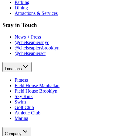
Parking​​​​‌ ‍ ​‍​‍‌‍ ‌ ​‍‌‍‍‌‌‍‌ ‌‍‍‌‌‍ ‍​‍​‍​ ‍‍​‍​‍‌ ​ ‌‍​‌‌‍ ‍‌‍‍‌‌ ‌​‌ ‍‌​‍ ‍‌‍‍‌‌‍ ​‍​‍​‍ ​​‍​‍‌‍‍​‌ ​‍‌‍‌‌‌‍‌‍​‍​‍​ ‍‍​‍​‍‌‍‍​‌ ‌​‌ ‌​‌ ​​‌ ​ ​ ‍‍​‍ ​‍ ‌‍​ ‌‍‍​‌‍‌‌‌‍ ​‌ ​ ‌‍‌‌‌‍​‌‌ ​​‌‍‍‌‌‍‌‌‌ ​‍‌ ​ ​‍ ‍‌ ​ ‌‍​‌‌‍ ‍‌‍‍‌‌ ‌​‌ ‍‌​‍ ‍‌ ​ ‌ ‌​‌ ‌‌‌‍‌​‌‍‍‌‌‍ ​‍ ‌‍‍‌‌‍ ‍‌ ‌​‌‍‌‌‌‍ ‍‌ ‌​​‍ ‌‍‌‌‌‍‌​‌‍‍‌‌ ‌​​‍ ‌‍ ‌‌‍ ‌‍‌​‌‍‌‌​ ‌‌ ​​‌ ​‍‌‍‌‌‌ ​ ‌‍‌‌‌‍ ‍‌ ‌​‌‍​‌‌ ‌​‌‍‍‌‌‍ ‌‍ ‍​ ‍ ‌‍‍‌‌‍‌​​ ‌‌‍‌‍‌‍ ‌‍ ‌ ‌​‌‍‌‌‌ ​‍​ ‍ ‌ ‌​‌ ‍‌‌ ​​‌‍‌‌​ ‌‌‍‌‍‌‍ ‌‍ ‌ ‌​‌‍‌‌‌ ​‍​ ‍ ‌ ​​‌‍​‌‌ ‌​‌‍‍​​ ‌‌‍​ ‌‍ ‌‍ ​‌ ‌‌‌‍ ‌‌‍ ‍‌ ​ ​‍‌‌​ ‌‌‌​​‍‌‌ ‌‍‍ ‌‍‌‌‌ ‍‌​‍‌‌​ ​ ‌​‌​​‍‌‌​ ​ ‌​‌​​‍‌‌​ ​‍​ ​‍​ ‌‌​ ​ ​ ‌‌​ ‍‌‌‍​ ​ ​‍‌‍‌​​ ‍​‌‍​‌​ ‍​​ ​ ​ ​ ​‍‌‌​ ​‍​ ​‍​‍‌‌​ ‌‌‌​‌​​‍ ‍‌‍ ​‌‍‍‌‌‍ ‍‌‍‍ ‌ ​ ​‍‌‌​ ‌‌‌​​‍‌‌ ‌‍‍ ‌‍‌‌‌ ‍‌​‍‌‌​ ​ ‌​‌​​‍‌‌​ ​ ‌​‌​​‍‌‌​ ​‍​ ​‍‌‍​‍​ ​​‌‍‌‍​ ‌‍‌‍‌‍​ ​‌‌‍‌‌‌‍‌‍​ ‌ ​ ​‌‌‍‌‍‌‍‌​​‍‌‌​ ​‍​ ​‍​‍‌‌​ ‌‌‌​‌​​‍ ‍‌‍ ‍‌‍​‌‌‍ ‌‌‍‌‌​ ‌‍​‍‌‍​‌‌ ​ ‌‍‌‌‌‌‌‌‌ ​‍‌‍ ​​ ‌‌‍‍​‌ ‌​‌ ‌​‌ ​​‌ ​ ​‍‌‌​ ​ ‌​​‌​‍‌‌​ ​‍‌​‌‍​‍‌‌​ ​‍‌​‌‍‌‍​ ‌‍‍​‌‍‌‌‌‍ ​‌ ​ ‌‍‌‌‌‍​‌‌ ​​‌‍‍‌‌‍‌‌‌ ​‍‌ ​ ​‍ ‍‌ ​ ‌‍​‌‌‍ ‍‌‍‍‌‌ ‌​‌ ‍‌​‍ ‍‌ ​ ‌ ‌​‌ ‌‌‌‍‌​‌‍‍‌‌‍ ​‍‌‍‌‍‍‌‌‍‌​​ ‌‌‍‌‍‌‍ ‌‍ ‌ ‌​‌‍‌‌‌ ​‍​‍‌‍‌ ‌​‌ ‍‌‌ ​​‌‍‌‌​ ‌‌‍‌‍‌‍ ‌‍ ‌ ‌​‌‍‌‌‌ ​‍​‍‌‍‌ ​​‌‍​‌‌ ‌​‌‍‍​​ ‌‌‍​ ‌‍ ‌‍ ​‌ ‌‌‌‍ ‌‌‍ ‍‌ ​ ​‍‌‌​ ‌‌‌​​‍‌‌ ‌‍‍ ‌‍‌‌‌ ‍‌​‍‌‌​ ​ ‌​‌​​‍‌‌​ ​ ‌​‌​​‍‌‌​ ​‍​ ​‍​ ‌‌​ ​ ​ ‌‌​ ‍‌‌‍​ ​ ​‍‌‍‌​​ ‍​‌‍​‌​ ‍​​ ​ ​ ​ ​‍‌‌​ ​‍​ ​‍​‍‌‌​ ‌‌‌​‌​​‍ ‍‌‍ ​‌‍‍‌‌‍ ‍‌‍‍ ‌ ​ ​‍‌‌​ ‌‌‌​​‍‌‌ ‌‍‍ ‌‍‌‌‌ ‍‌​‍‌‌​ ​ ‌​‌​​‍‌‌​ ​ ‌​‌​​‍‌‌​ ​‍​ ​‍‌‍​‍​ ​​‌‍‌‍​ ‌‍‌‍‌‍​ ​‌‌‍‌‌‌‍‌‍​ ‌ ​ ​‌‌‍‌‍‌‍‌​​‍‌‌​ ​‍​ ​‍​‍‌‌​ ‌‌‌​‌​​‍ ‍‌‍ ‍‌‍​‌‌‍ ‌‌‍‌‌​‍‌‍‌ ​​‌‍‌‌‌ ​‍‌ ​ ‌ ​​‌‍‌‌‌‍​ ‌ ‌​‌‍‍‌‌ ‌‍‌‍‌‌​ ‌‌ ​​‌ ‌‌‌‍​‍‌‍ ​‌‍‍‌‌ ​ ‌‍‍​‌‍‌‌‌‍‌​​‍​‍‌ ‌
Dining​​​​‌ ‍ ​‍​‍‌‍ ‌ ​‍‌‍‍‌‌‍‌ ‌‍‍‌‌‍ ‍​‍​‍​ ‍‍​‍​‍‌ ​ ‌‍​‌‌‍ ‍‌‍‍‌‌ ‌​‌ ‍‌​‍ ‍‌‍‍‌‌‍ ​‍​‍​‍ ​​‍​‍‌‍‍​‌ ​‍‌‍‌‌‌‍‌‍​‍​‍​ ‍‍​‍​‍‌‍‍​‌ ‌​‌ ‌​‌ ​​‌ ​ ​ ‍‍​‍ ​‍ ‌‍​ ‌‍‍​‌‍‌‌‌‍ ​‌ ​ ‌‍‌‌‌‍​‌‌ ​​‌‍‍‌‌‍‌‌‌ ​‍‌ ​ ​‍ ‍‌ ​ ‌‍​‌‌‍ ‍‌‍‍‌‌ ‌​‌ ‍‌​‍ ‍‌ ​ ‌ ‌​‌ ‌‌‌‍‌​‌‍‍‌‌‍ ​‍ ‌‍‍‌‌‍ ‍‌ ‌​‌‍‌‌‌‍ ‍‌ ‌​​‍ ‌‍‌‌‌‍‌​‌‍‍‌‌ ‌​​‍ ‌‍ ‌‌‍ ‌‍‌​‌‍‌‌​ ‌‌ ​​‌ ​‍‌‍‌‌‌ ​ ‌‍‌‌‌‍ ‍‌ ‌​‌‍​‌‌ ‌​‌‍‍‌‌‍ ‌‍ ‍​ ‍ ‌‍‍‌‌‍‌​​ ‌‌‍‌‍‌‍ ‌‍ ‌ ‌​‌‍‌‌‌ ​‍​ ‍ ‌ ‌​‌ ‍‌‌ ​​‌‍‌‌​ ‌‌‍‌‍‌‍ ‌‍ ‌ ‌​‌‍‌‌‌ ​‍​ ‍ ‌ ​​‌‍​‌‌ ‌​‌‍‍​​ ‌‌‍​ ‌‍ ‌‍ ​‌ ‌‌‌‍ ‌‌‍ ‍‌ ​ ​‍‌‌​ ‌‌‌​​‍‌‌ ‌‍‍ ‌‍‌‌‌ ‍‌​‍‌‌​ ​ ‌​‌​​‍‌‌​ ​ ‌​‌​​‍‌‌​ ​‍​ ​‍​ ‌‌​ ​ ​ ‌‌​ ‍‌‌‍​ ​ ​‍‌‍‌​​ ‍​‌‍​‌​ ‍​​ ​ ​ ​ ​‍‌‌​ ​‍​ ​‍​‍‌‌​ ‌‌‌​‌​​‍ ‍‌‍ ​‌‍‍‌‌‍ ‍‌‍‍ ‌ ​ ​‍‌‌​ ‌‌‌​​‍‌‌ ‌‍‍ ‌‍‌‌‌ ‍‌​‍‌‌​ ​ ‌​‌​​‍‌‌​ ​ ‌​‌​​‍‌‌​ ​‍​ ​‍​ ‍​‌‍‌‍‌‍‌​​ ‌‍​ ‍‌‌‍​‍‌‍‌‌​ ‌ ‌‍‌‍​ ‌​​ ‌​​ ​‍​‍‌‌​ ​‍​ ​‍​‍‌‌​ ‌‌‌​‌​​‍ ‍‌‍ ‍‌‍​‌‌‍ ‌‌‍‌‌​ ‌‍​‍‌‍​‌‌ ​ ‌‍‌‌‌‌‌‌‌ ​‍‌‍ ​​ ‌‌‍‍​‌ ‌​‌ ‌​‌ ​​‌ ​ ​‍‌‌​ ​ ‌​​‌​‍‌‌​ ​‍‌​‌‍​‍‌‌​ ​‍‌​‌‍‌‍​ ‌‍‍​‌‍‌‌‌‍ ​‌ ​ ‌‍‌‌‌‍​‌‌ ​​‌‍‍‌‌‍‌‌‌ ​‍‌ ​ ​‍ ‍‌ ​ ‌‍​‌‌‍ ‍‌‍‍‌‌ ‌​‌ ‍‌​‍ ‍‌ ​ ‌ ‌​‌ ‌‌‌‍‌​‌‍‍‌‌‍ ​‍‌‍‌‍‍‌‌‍‌​​ ‌‌‍‌‍‌‍ ‌‍ ‌ ‌​‌‍‌‌‌ ​‍​‍‌‍‌ ‌​‌ ‍‌‌ ​​‌‍‌‌​ ‌‌‍‌‍‌‍ ‌‍ ‌ ‌​‌‍‌‌‌ ​‍​‍‌‍‌ ​​‌‍​‌‌ ‌​‌‍‍​​ ‌‌‍​ ‌‍ ‌‍ ​‌ ‌‌‌‍ ‌‌‍ ‍‌ ​ ​‍‌‌​ ‌‌‌​​‍‌‌ ‌‍‍ ‌‍‌‌‌ ‍‌​‍‌‌​ ​ ‌​‌​​‍‌‌​ ​ ‌​‌​​‍‌‌​ ​‍​ ​‍​ ‌‌​ ​ ​ ‌‌​ ‍‌‌‍​ ​ ​‍‌‍‌​​ ‍​‌‍​‌​ ‍​​ ​ ​ ​ ​‍‌‌​ ​‍​ ​‍​‍‌‌​ ‌‌‌​‌​​‍ ‍‌‍ ​‌‍‍‌‌‍ ‍‌‍‍ ‌ ​ ​‍‌‌​ ‌‌‌​​‍‌‌ ‌‍‍ ‌‍‌‌‌ ‍‌​‍‌‌​ ​ ‌​‌​​‍‌‌​ ​ ‌​‌​​‍‌‌​ ​‍​ ​‍​ ‍​‌‍‌‍‌‍‌​​ ‌‍​ ‍‌‌‍​‍‌‍‌‌​ ‌ ‌‍‌‍​ ‌​​ ‌​​ ​‍​‍‌‌​ ​‍​ ​‍​‍‌‌​ ‌‌‌​‌​​‍ ‍‌‍ ‍‌‍​‌‌‍ ‌‌‍‌‌​‍‌‍‌ ​​‌‍‌‌‌ ​‍‌ ​ ‌ ​​‌‍‌‌‌‍​ ‌ ‌​‌‍‍‌‌ ‌‍‌‍‌‌​ ‌‌ ​​‌ ‌‌‌‍​‍‌‍ ​‌‍‍‌‌ ​ ‌‍‍​‌‍‌‌‌‍‌​​‍​‍‌ ‌
Attractions & Services​​​​‌ ‍ ​‍​‍‌‍ ‌ ​‍‌‍‍‌‌‍‌ ‌‍‍‌‌‍ ‍​‍​‍​ ‍‍​‍​‍‌ ​ ‌‍​‌‌‍ ‍‌‍‍‌‌ ‌​‌ ‍‌​‍ ‍‌‍‍‌‌‍ ​‍​‍​‍ ​​‍​‍‌‍‍​‌ ​‍‌‍‌‌‌‍‌‍​‍​‍​ ‍‍​‍​‍‌‍‍​‌ ‌​‌ ‌​‌ ​​‌ ​ ​ ‍‍​‍ ​‍ ‌‍​ ‌‍‍​‌‍‌‌‌‍ ​‌ ​ ‌‍‌‌‌‍​‌‌ ​​‌‍‍‌‌‍‌‌‌ ​‍‌ ​ ​‍ ‍‌ ​ ‌‍​‌‌‍ ‍‌‍‍‌‌ ‌​‌ ‍‌​‍ ‍‌ ​ ‌ ‌​‌ ‌‌‌‍‌​‌‍‍‌‌‍ ​‍ ‌‍‍‌‌‍ ‍‌ ‌​‌‍‌‌‌‍ ‍‌ ‌​​‍ ‌‍‌‌‌‍‌​‌‍‍‌‌ ‌​​‍ ‌‍ ‌‌‍ ‌‍‌​‌‍‌‌​ ‌‌ ​​‌ ​‍‌‍‌‌‌ ​ ‌‍‌‌‌‍ ‍‌ ‌​‌‍​‌‌ ‌​‌‍‍‌‌‍ ‌‍ ‍​ ‍ ‌‍‍‌‌‍‌​​ ‌‌‍‌‍‌‍ ‌‍ ‌ ‌​‌‍‌‌‌ ​‍​ ‍ ‌ ‌​‌ ‍‌‌ ​​‌‍‌‌​ ‌‌‍‌‍‌‍ ‌‍ ‌ ‌​‌‍‌‌‌ ​‍​ ‍ ‌ ​​‌‍​‌‌ ‌​‌‍‍​​ ‌‌‍​ ‌‍ ‌‍ ​‌ ‌‌‌‍ ‌‌‍ ‍‌ ​ ​‍‌‌​ ‌‌‌​​‍‌‌ ‌‍‍ ‌‍‌‌‌ ‍‌​‍‌‌​ ​ ‌​‌​​‍‌‌​ ​ ‌​‌​​‍‌‌​ ​‍​ ​‍​ ‌‌​ ​ ​ ‌‌​ ‍‌‌‍​ ​ ​‍‌‍‌​​ ‍​‌‍​‌​ ‍​​ ​ ​ ​ ​‍‌‌​ ​‍​ ​‍​‍‌‌​ ‌‌‌​‌​​‍ ‍‌‍ ​‌‍‍‌‌‍ ‍‌‍‍ ‌ ​ ​‍‌‌​ ‌‌‌​​‍‌‌ ‌‍‍ ‌‍‌‌‌ ‍‌​‍‌‌​ ​ ‌​‌​​‍‌‌​ ​ ‌​‌​​‍‌‌​ ​‍​ ​‍​ ​​​ ​ ​ ‍‌​ ‍‌​ ​‍​ ‌​‌‍​‍​ ‌ ​ ​‍​ ‌ ‌‍​‍‌‍‌​​‍‌‌​ ​‍​ ​‍​‍‌‌​ ‌‌‌​‌​​‍ ‍‌‍ ‍‌‍​‌‌‍ ‌‌‍‌‌​ ‌‍​‍‌‍​‌‌ ​ ‌‍‌‌‌‌‌‌‌ ​‍‌‍ ​​ ‌‌‍‍​‌ ‌​‌ ‌​‌ ​​‌ ​ ​‍‌‌​ ​ ‌​​‌​‍‌‌​ ​‍‌​‌‍​‍‌‌​ ​‍‌​‌‍‌‍​ ‌‍‍​‌‍‌‌‌‍ ​‌ ​ ‌‍‌‌‌‍​‌‌ ​​‌‍‍‌‌‍‌‌‌ ​‍‌ ​ ​‍ ‍‌ ​ ‌‍​‌‌‍ ‍‌‍‍‌‌ ‌​‌ ‍‌​‍ ‍‌ ​ ‌ ‌​‌ ‌‌‌‍‌​‌‍‍‌‌‍ ​‍‌‍‌‍‍‌‌‍‌​​ ‌‌‍‌‍‌‍ ‌‍ ‌ ‌​‌‍‌‌‌ ​‍​‍‌‍‌ ‌​‌ ‍‌‌ ​​‌‍‌‌​ ‌‌‍‌‍‌‍ ‌‍ ‌ ‌​‌‍‌‌‌ ​‍​‍‌‍‌ ​​‌‍​‌‌ ‌​‌‍‍​​ ‌‌‍​ ‌‍ ‌‍ ​‌ ‌‌‌‍ ‌‌‍ ‍‌ ​ ​‍‌‌​ ‌‌‌​​‍‌‌ ‌‍‍ ‌‍‌‌‌ ‍‌​‍‌‌​ ​ ‌​‌​​‍‌‌​ ​ ‌​‌​​‍‌‌​ ​‍​ ​‍​ ‌‌​ ​ ​ ‌‌​ ‍‌‌‍​ ​ ​‍‌‍‌​​ ‍​‌‍​‌​ ‍​​ ​ ​ ​ ​‍‌‌​ ​‍​ ​‍​‍‌‌​ ‌‌‌​‌​​‍ ‍‌‍ ​‌‍‍‌‌‍ ‍‌‍‍ ‌ ​ ​‍‌‌​ ‌‌‌​​‍‌‌ ‌‍‍ ‌‍‌‌‌ ‍‌​‍‌‌​ ​ ‌​‌​​‍‌‌​ ​ ‌​‌​​‍‌‌​ ​‍​ ​‍​ ​​​ ​ ​ ‍‌​ ‍‌​ ​‍​ ‌​‌‍​‍​ ‌ ​ ​‍​ ‌ ‌‍​‍‌‍‌​​‍‌‌​ ​‍​ ​‍​‍‌‌​ ‌‌‌​‌​​‍ ‍‌‍ ‍‌‍​‌‌‍ ‌‌‍‌‌​‍‌‍‌ ​​‌‍‌‌‌ ​‍‌ ​ ‌ ​​‌‍‌‌‌‍​ ‌ ‌​‌‍‍‌‌ ‌‍‌‍‌‌​ ‌‌ ​​‌ ‌‌‌‍​‍‌‍ ​‌‍‍‌‌ ​ ‌‍‍​‌‍‌‌‌‍‌​​‍​‍‌ ‌
Stay in Touch​​​​‌ ‍ ​‍​‍‌‍ ‌ ​‍‌‍‍‌‌‍‌ ‌‍‍‌‌‍ ‍​‍​‍​ ‍‍​‍​‍‌ ​ ‌‍​‌‌‍ ‍‌‍‍‌‌ ‌​‌ ‍‌​‍ ‍‌‍‍‌‌‍ ​‍​‍​‍ ​​‍​‍‌‍‍​‌ ​‍‌‍‌‌‌‍‌‍​‍​‍​ ‍‍​‍​‍‌‍‍​‌ ‌​‌ ‌​‌ ​​‌ ​ ​ ‍‍​‍ ​‍ ‌‍​ ‌‍‍​‌‍‌‌‌‍ ​‌ ​ ‌‍‌‌‌‍​‌‌ ​​‌‍‍‌‌‍‌‌‌ ​‍‌ ​ ​‍ ‍‌ ​ ‌‍​‌‌‍ ‍‌‍‍‌‌ ‌​‌ ‍‌​‍ ‍‌ ​ ‌ ‌​‌ ‌‌‌‍‌​‌‍‍‌‌‍ ​‍ ‌‍‍‌‌‍ ‍‌ ‌​‌‍‌‌‌‍ ‍‌ ‌​​‍ ‌‍‌‌‌‍‌​‌‍‍‌‌ ‌​​‍ ‌‍ ‌‌‍ ‌‍‌​‌‍‌‌​ ‌‌ ​​‌ ​‍‌‍‌‌‌ ​ ‌‍‌‌‌‍ ‍‌ ‌​‌‍​‌‌ ‌​‌‍‍‌‌‍ ‌‍ ‍​ ‍ ‌‍‍‌‌‍‌​​ ‌‌‍‌‍‌‍ ‌‍ ‌ ‌​‌‍‌‌‌ ​‍​ ‍ ‌ ‌​‌ ‍‌‌ ​​‌‍‌‌​ ‌‌‍‌‍‌‍ ‌‍ ‌ ‌​‌‍‌‌‌ ​‍​ ‍ ‌ ​​‌‍​‌‌ ‌​‌‍‍​​ ‌‌‍​ ‌‍ ‌‍ ​‌ ‌‌‌‍ ‌‌‍ ‍‌ ​ ​‍‌‌​ ‌‌‌​​‍‌‌ ‌‍‍ ‌‍‌‌‌ ‍‌​‍‌‌​ ​ ‌​‌​​‍‌‌​ ​ ‌​‌​​‍‌‌​ ​‍​ ​‍​ ‍​‌‍​‍‌‍‌​​ ​‌‌‍​‍‌‍‌‌‌‍‌‌‌‍‌​‌‍​‌​ ​‍‌‍‌‌‌‍​‌​‍‌‌​ ​‍​ ​‍​‍‌‌​ ‌‌‌​‌​​‍ ‍‌ ‌​‌‍‍‌‌ ‌​‌‍ ​‌‍‌‌​ ‌‍​‍‌‍​‌‌ ​ ‌‍‌‌‌‌‌‌‌ ​‍‌‍ ​​ ‌‌‍‍​‌ ‌​‌ ‌​‌ ​​‌ ​ ​‍‌‌​ ​ ‌​​‌​‍‌‌​ ​‍‌​‌‍​‍‌‌​ ​‍‌​‌‍‌‍​ ‌‍‍​‌‍‌‌‌‍ ​‌ ​ ‌‍‌‌‌‍​‌‌ ​​‌‍‍‌‌‍‌‌‌ ​‍‌ ​ ​‍ ‍‌ ​ ‌‍​‌‌‍ ‍‌‍‍‌‌ ‌​‌ ‍‌​‍ ‍‌ ​ ‌ ‌​‌ ‌‌‌‍‌​‌‍‍‌‌‍ ​‍‌‍‌‍‍‌‌‍‌​​ ‌‌‍‌‍‌‍ ‌‍ ‌ ‌​‌‍‌‌‌ ​‍​‍‌‍‌ ‌​‌ ‍‌‌ ​​‌‍‌‌​ ‌‌‍‌‍‌‍ ‌‍ ‌ ‌​‌‍‌‌‌ ​‍​‍‌‍‌ ​​‌‍​‌‌ ‌​‌‍‍​​ ‌‌‍​ ‌‍ ‌‍ ​‌ ‌‌‌‍ ‌‌‍ ‍‌ ​ ​‍‌‌​ ‌‌‌​​‍‌‌ ‌‍‍ ‌‍‌‌‌ ‍‌​‍‌‌​ ​ ‌​‌​​‍‌‌​ ​ ‌​‌​​‍‌‌​ ​‍​ ​‍​ ‍​‌‍​‍‌‍‌​​ ​‌‌‍​‍‌‍‌‌‌‍‌‌‌‍‌​‌‍​‌​ ​‍‌‍‌‌‌‍​‌​‍‌‌​ ​‍​ ​‍​‍‌‌​ ‌‌‌​‌​​‍ ‍‌ ‌​‌‍‍‌‌ ‌​‌‍ ​‌‍‌‌​‍‌‍‌ ​​‌‍‌‌‌ ​‍‌ ​ ‌ ​​‌‍‌‌‌‍​ ‌ ‌​‌‍‍‌‌ ‌‍‌‍‌‌​ ‌‌ ​​‌ ‌‌‌‍​‍‌‍ ​‌‍‍‌‌ ​ ‌‍‍​‌‍‌‌‌‍‌​​‍​‍‌ ‌
News + Press​​​​‌ ‍ ​‍​‍‌‍ ‌ ​‍‌‍‍‌‌‍‌ ‌‍‍‌‌‍ ‍​‍​‍​ ‍‍​‍​‍‌ ​ ‌‍​‌‌‍ ‍‌‍‍‌‌ ‌​‌ ‍‌​‍ ‍‌‍‍‌‌‍ ​‍​‍​‍ ​​‍​‍‌‍‍​‌ ​‍‌‍‌‌‌‍‌‍​‍​‍​ ‍‍​‍​‍‌‍‍​‌ ‌​‌ ‌​‌ ​​‌ ​ ​ ‍‍​‍ ​‍ ‌‍​ ‌‍‍​‌‍‌‌‌‍ ​‌ ​ ‌‍‌‌‌‍​‌‌ ​​‌‍‍‌‌‍‌‌‌ ​‍‌ ​ ​‍ ‍‌ ​ ‌‍​‌‌‍ ‍‌‍‍‌‌ ‌​‌ ‍‌​‍ ‍‌ ​ ‌ ‌​‌ ‌‌‌‍‌​‌‍‍‌‌‍ ​‍ ‌‍‍‌‌‍ ‍‌ ‌​‌‍‌‌‌‍ ‍‌ ‌​​‍ ‌‍‌‌‌‍‌​‌‍‍‌‌ ‌​​‍ ‌‍ ‌‌‍ ‌‍‌​‌‍‌‌​ ‌‌ ​​‌ ​‍‌‍‌‌‌ ​ ‌‍‌‌‌‍ ‍‌ ‌​‌‍​‌‌ ‌​‌‍‍‌‌‍ ‌‍ ‍​ ‍ ‌‍‍‌‌‍‌​​ ‌‌‍‌‍‌‍ ‌‍ ‌ ‌​‌‍‌‌‌ ​‍​ ‍ ‌ ‌​‌ ‍‌‌ ​​‌‍‌‌​ ‌‌‍‌‍‌‍ ‌‍ ‌ ‌​‌‍‌‌‌ ​‍​ ‍ ‌ ​​‌‍​‌‌ ‌​‌‍‍​​ ‌‌‍​ ‌‍ ‌‍ ​‌ ‌‌‌‍ ‌‌‍ ‍‌ ​ ​‍‌‌​ ‌‌‌​​‍‌‌ ‌‍‍ ‌‍‌‌‌ ‍‌​‍‌‌​ ​ ‌​‌​​‍‌‌​ ​ ‌​‌​​‍‌‌​ ​‍​ ​‍​ ‍​‌‍​‍‌‍‌​​ ​‌‌‍​‍‌‍‌‌‌‍‌‌‌‍‌​‌‍​‌​ ​‍‌‍‌‌‌‍​‌​‍‌‌​ ​‍​ ​‍​‍‌‌​ ‌‌‌​‌​​‍ ‍‌‍ ​‌‍‍‌‌‍ ‍‌‍‍ ‌ ​ ​‍‌‌​ ‌‌‌​​‍‌‌ ‌‍‍ ‌‍‌‌‌ ‍‌​‍‌‌​ ​ ‌​‌​​‍‌‌​ ​ ‌​‌​​‍‌‌​ ​‍​ ​‍‌‍‌‍​ ‌‌​ ​‍​ ‍‌‌‍​‌‌‍‌​​ ‍​‌‍​‍​ ‍‌​ ​‍​ ‌​​ ​ ​‍‌‌​ ​‍​ ​‍​‍‌‌​ ‌‌‌​‌​​‍ ‍‌‍ ‍‌‍​‌‌‍ ‌‌‍‌‌​ ‌‍​‍‌‍​‌‌ ​ ‌‍‌‌‌‌‌‌‌ ​‍‌‍ ​​ ‌‌‍‍​‌ ‌​‌ ‌​‌ ​​‌ ​ ​‍‌‌​ ​ ‌​​‌​‍‌‌​ ​‍‌​‌‍​‍‌‌​ ​‍‌​‌‍‌‍​ ‌‍‍​‌‍‌‌‌‍ ​‌ ​ ‌‍‌‌‌‍​‌‌ ​​‌‍‍‌‌‍‌‌‌ ​‍‌ ​ ​‍ ‍‌ ​ ‌‍​‌‌‍ ‍‌‍‍‌‌ ‌​‌ ‍‌​‍ ‍‌ ​ ‌ ‌​‌ ‌‌‌‍‌​‌‍‍‌‌‍ ​‍‌‍‌‍‍‌‌‍‌​​ ‌‌‍‌‍‌‍ ‌‍ ‌ ‌​‌‍‌‌‌ ​‍​‍‌‍‌ ‌​‌ ‍‌‌ ​​‌‍‌‌​ ‌‌‍‌‍‌‍ ‌‍ ‌ ‌​‌‍‌‌‌ ​‍​‍‌‍‌ ​​‌‍​‌‌ ‌​‌‍‍​​ ‌‌‍​ ‌‍ ‌‍ ​‌ ‌‌‌‍ ‌‌‍ ‍‌ ​ ​‍‌‌​ ‌‌‌​​‍‌‌ ‌‍‍ ‌‍‌‌‌ ‍‌​‍‌‌​ ​ ‌​‌​​‍‌‌​ ​ ‌​‌​​‍‌‌​ ​‍​ ​‍​ ‍​‌‍​‍‌‍‌​​ ​‌‌‍​‍‌‍‌‌‌‍‌‌‌‍‌​‌‍​‌​ ​‍‌‍‌‌‌‍​‌​‍‌‌​ ​‍​ ​‍​‍‌‌​ ‌‌‌​‌​​‍ ‍‌‍ ​‌‍‍‌‌‍ ‍‌‍‍ ‌ ​ ​‍‌‌​ ‌‌‌​​‍‌‌ ‌‍‍ ‌‍‌‌‌ ‍‌​‍‌‌​ ​ ‌​‌​​‍‌‌​ ​ ‌​‌​​‍‌‌​ ​‍​ ​‍‌‍‌‍​ ‌‌​ ​‍​ ‍‌‌‍​‌‌‍‌​​ ‍​‌‍​‍​ ‍‌​ ​‍​ ‌​​ ​ ​‍‌‌​ ​‍​ ​‍​‍‌‌​ ‌‌‌​‌​​‍ ‍‌‍ ‍‌‍​‌‌‍ ‌‌‍‌‌​‍‌‍‌ ​​‌‍‌‌‌ ​‍‌ ​ ‌ ​​‌‍‌‌‌‍​ ‌ ‌​‌‍‍‌‌ ‌‍‌‍‌‌​ ‌‌ ​​‌ ‌‌‌‍​‍‌‍ ​‌‍‍‌‌ ​ ‌‍‍​‌‍‌‌‌‍‌​​‍​‍‌ ‌
@chelseapiersnyc​​​​‌ ‍ ​‍​‍‌‍ ‌ ​‍‌‍‍‌‌‍‌ ‌‍‍‌‌‍ ‍​‍​‍​ ‍‍​‍​‍‌ ​ ‌‍​‌‌‍ ‍‌‍‍‌‌ ‌​‌ ‍‌​‍ ‍‌‍‍‌‌‍ ​‍​‍​‍ ​​‍​‍‌‍‍​‌ ​‍‌‍‌‌‌‍‌‍​‍​‍​ ‍‍​‍​‍‌‍‍​‌ ‌​‌ ‌​‌ ​​‌ ​ ​ ‍‍​‍ ​‍ ‌‍​ ‌‍‍​‌‍‌‌‌‍ ​‌ ​ ‌‍‌‌‌‍​‌‌ ​​‌‍‍‌‌‍‌‌‌ ​‍‌ ​ ​‍ ‍‌ ​ ‌‍​‌‌‍ ‍‌‍‍‌‌ ‌​‌ ‍‌​‍ ‍‌ ​ ‌ ‌​‌ ‌‌‌‍‌​‌‍‍‌‌‍ ​‍ ‌‍‍‌‌‍ ‍‌ ‌​‌‍‌‌‌‍ ‍‌ ‌​​‍ ‌‍‌‌‌‍‌​‌‍‍‌‌ ‌​​‍ ‌‍ ‌‌‍ ‌‍‌​‌‍‌‌​ ‌‌ ​​‌ ​‍‌‍‌‌‌ ​ ‌‍‌‌‌‍ ‍‌ ‌​‌‍​‌‌ ‌​‌‍‍‌‌‍ ‌‍ ‍​ ‍ ‌‍‍‌‌‍‌​​ ‌‌‍‌‍‌‍ ‌‍ ‌ ‌​‌‍‌‌‌ ​‍​ ‍ ‌ ‌​‌ ‍‌‌ ​​‌‍‌‌​ ‌‌‍‌‍‌‍ ‌‍ ‌ ‌​‌‍‌‌‌ ​‍​ ‍ ‌ ​​‌‍​‌‌ ‌​‌‍‍​​ ‌‌‍​ ‌‍ ‌‍ ​‌ ‌‌‌‍ ‌‌‍ ‍‌ ​ ​‍‌‌​ ‌‌‌​​‍‌‌ ‌‍‍ ‌‍‌‌‌ ‍‌​‍‌‌​ ​ ‌​‌​​‍‌‌​ ​ ‌​‌​​‍‌‌​ ​‍​ ​‍​ ‍​‌‍​‍‌‍‌​​ ​‌‌‍​‍‌‍‌‌‌‍‌‌‌‍‌​‌‍​‌​ ​‍‌‍‌‌‌‍​‌​‍‌‌​ ​‍​ ​‍​‍‌‌​ ‌‌‌​‌​​‍ ‍‌‍ ​‌‍‍‌‌‍ ‍‌‍‍ ‌ ​ ​‍‌‌​ ‌‌‌​​‍‌‌ ‌‍‍ ‌‍‌‌‌ ‍‌​‍‌‌​ ​ ‌​‌​​‍‌‌​ ​ ‌​‌​​‍‌‌​ ​‍​ ​‍​ ‌​​ ​ ​ ​​‌‍‌‌‌‍​ ‌‍​‌​ ​​​ ‌​‌‍‌‌‌‍‌‍​ ‌​​ ‍‌​‍‌‌​ ​‍​ ​‍​‍‌‌​ ‌‌‌​‌​​‍ ‍‌‍ ‍‌‍​‌‌‍ ‌‌‍‌‌​ ‌‍​‍‌‍​‌‌ ​ ‌‍‌‌‌‌‌‌‌ ​‍‌‍ ​​ ‌‌‍‍​‌ ‌​‌ ‌​‌ ​​‌ ​ ​‍‌‌​ ​ ‌​​‌​‍‌‌​ ​‍‌​‌‍​‍‌‌​ ​‍‌​‌‍‌‍​ ‌‍‍​‌‍‌‌‌‍ ​‌ ​ ‌‍‌‌‌‍​‌‌ ​​‌‍‍‌‌‍‌‌‌ ​‍‌ ​ ​‍ ‍‌ ​ ‌‍​‌‌‍ ‍‌‍‍‌‌ ‌​‌ ‍‌​‍ ‍‌ ​ ‌ ‌​‌ ‌‌‌‍‌​‌‍‍‌‌‍ ​‍‌‍‌‍‍‌‌‍‌​​ ‌‌‍‌‍‌‍ ‌‍ ‌ ‌​‌‍‌‌‌ ​‍​‍‌‍‌ ‌​‌ ‍‌‌ ​​‌‍‌‌​ ‌‌‍‌‍‌‍ ‌‍ ‌ ‌​‌‍‌‌‌ ​‍​‍‌‍‌ ​​‌‍​‌‌ ‌​‌‍‍​​ ‌‌‍​ ‌‍ ‌‍ ​‌ ‌‌‌‍ ‌‌‍ ‍‌ ​ ​‍‌‌​ ‌‌‌​​‍‌‌ ‌‍‍ ‌‍‌‌‌ ‍‌​‍‌‌​ ​ ‌​‌​​‍‌‌​ ​ ‌​‌​​‍‌‌​ ​‍​ ​‍​ ‍​‌‍​‍‌‍‌​​ ​‌‌‍​‍‌‍‌‌‌‍‌‌‌‍‌​‌‍​‌​ ​‍‌‍‌‌‌‍​‌​‍‌‌​ ​‍​ ​‍​‍‌‌​ ‌‌‌​‌​​‍ ‍‌‍ ​‌‍‍‌‌‍ ‍‌‍‍ ‌ ​ ​‍‌‌​ ‌‌‌​​‍‌‌ ‌‍‍ ‌‍‌‌‌ ‍‌​‍‌‌​ ​ ‌​‌​​‍‌‌​ ​ ‌​‌​​‍‌‌​ ​‍​ ​‍​ ‌​​ ​ ​ ​​‌‍‌‌‌‍​ ‌‍​‌​ ​​​ ‌​‌‍‌‌‌‍‌‍​ ‌​​ ‍‌​‍‌‌​ ​‍​ ​‍​‍‌‌​ ‌‌‌​‌​​‍ ‍‌‍ ‍‌‍​‌‌‍ ‌‌‍‌‌​‍‌‍‌ ​​‌‍‌‌‌ ​‍‌ ​ ‌ ​​‌‍‌‌‌‍​ ‌ ‌​‌‍‍‌‌ ‌‍‌‍‌‌​ ‌‌ ​​‌ ‌‌‌‍​‍‌‍ ​‌‍‍‌‌ ​ ‌‍‍​‌‍‌‌‌‍‌​​‍​‍‌ ‌
@chelseapiersbrooklyn​​​​‌ ‍ ​‍​‍‌‍ ‌ ​‍‌‍‍‌‌‍‌ ‌‍‍‌‌‍ ‍​‍​‍​ ‍‍​‍​‍‌ ​ ‌‍​‌‌‍ ‍‌‍‍‌‌ ‌​‌ ‍‌​‍ ‍‌‍‍‌‌‍ ​‍​‍​‍ ​​‍​‍‌‍‍​‌ ​‍‌‍‌‌‌‍‌‍​‍​‍​ ‍‍​‍​‍‌‍‍​‌ ‌​‌ ‌​‌ ​​‌ ​ ​ ‍‍​‍ ​‍ ‌‍​ ‌‍‍​‌‍‌‌‌‍ ​‌ ​ ‌‍‌‌‌‍​‌‌ ​​‌‍‍‌‌‍‌‌‌ ​‍‌ ​ ​‍ ‍‌ ​ ‌‍​‌‌‍ ‍‌‍‍‌‌ ‌​‌ ‍‌​‍ ‍‌ ​ ‌ ‌​‌ ‌‌‌‍‌​‌‍‍‌‌‍ ​‍ ‌‍‍‌‌‍ ‍‌ ‌​‌‍‌‌‌‍ ‍‌ ‌​​‍ ‌‍‌‌‌‍‌​‌‍‍‌‌ ‌​​‍ ‌‍ ‌‌‍ ‌‍‌​‌‍‌‌​ ‌‌ ​​‌ ​‍‌‍‌‌‌ ​ ‌‍‌‌‌‍ ‍‌ ‌​‌‍​‌‌ ‌​‌‍‍‌‌‍ ‌‍ ‍​ ‍ ‌‍‍‌‌‍‌​​ ‌‌‍‌‍‌‍ ‌‍ ‌ ‌​‌‍‌‌‌ ​‍​ ‍ ‌ ‌​‌ ‍‌‌ ​​‌‍‌‌​ ‌‌‍‌‍‌‍ ‌‍ ‌ ‌​‌‍‌‌‌ ​‍​ ‍ ‌ ​​‌‍​‌‌ ‌​‌‍‍​​ ‌‌‍​ ‌‍ ‌‍ ​‌ ‌‌‌‍ ‌‌‍ ‍‌ ​ ​‍‌‌​ ‌‌‌​​‍‌‌ ‌‍‍ ‌‍‌‌‌ ‍‌​‍‌‌​ ​ ‌​‌​​‍‌‌​ ​ ‌​‌​​‍‌‌​ ​‍​ ​‍​ ‍​‌‍​‍‌‍‌​​ ​‌‌‍​‍‌‍‌‌‌‍‌‌‌‍‌​‌‍​‌​ ​‍‌‍‌‌‌‍​‌​‍‌‌​ ​‍​ ​‍​‍‌‌​ ‌‌‌​‌​​‍ ‍‌‍ ​‌‍‍‌‌‍ ‍‌‍‍ ‌ ​ ​‍‌‌​ ‌‌‌​​‍‌‌ ‌‍‍ ‌‍‌‌‌ ‍‌​‍‌‌​ ​ ‌​‌​​‍‌‌​ ​ ‌​‌​​‍‌‌​ ​‍​ ​‍​ ​ ​ ‌ ​ ‍​​ ​‌‌‍‌​​ ​‍‌‍‌​‌‍​‍‌‍‌‌​ ‌ ​ ​‍​ ​​​ ‌‍​ ‍‌​ ‌‌​ ​ ​ ​‍​ ‌​‌‍‌‍‌‍‌‍‌‍​‌​ ‌‌​ ‌‌‌‍​‍‌‍​ ‌‍‌‌​ ‌‌‌‍‌‌‌‍​ ‌‍​‌​ ‍​​ ​‍​‍‌‌​ ​‍​ ​‍​‍‌‌​ ‌‌‌​‌​​‍ ‍‌‍ ‍‌‍​‌‌‍ ‌‌‍‌‌​ ‌‍​‍‌‍​‌‌ ​ ‌‍‌‌‌‌‌‌‌ ​‍‌‍ ​​ ‌‌‍‍​‌ ‌​‌ ‌​‌ ​​‌ ​ ​‍‌‌​ ​ ‌​​‌​‍‌‌​ ​‍‌​‌‍​‍‌‌​ ​‍‌​‌‍‌‍​ ‌‍‍​‌‍‌‌‌‍ ​‌ ​ ‌‍‌‌‌‍​‌‌ ​​‌‍‍‌‌‍‌‌‌ ​‍‌ ​ ​‍ ‍‌ ​ ‌‍​‌‌‍ ‍‌‍‍‌‌ ‌​‌ ‍‌​‍ ‍‌ ​ ‌ ‌​‌ ‌‌‌‍‌​‌‍‍‌‌‍ ​‍‌‍‌‍‍‌‌‍‌​​ ‌‌‍‌‍‌‍ ‌‍ ‌ ‌​‌‍‌‌‌ ​‍​‍‌‍‌ ‌​‌ ‍‌‌ ​​‌‍‌‌​ ‌‌‍‌‍‌‍ ‌‍ ‌ ‌​‌‍‌‌‌ ​‍​‍‌‍‌ ​​‌‍​‌‌ ‌​‌‍‍​​ ‌‌‍​ ‌‍ ‌‍ ​‌ ‌‌‌‍ ‌‌‍ ‍‌ ​ ​‍‌‌​ ‌‌‌​​‍‌‌ ‌‍‍ ‌‍‌‌‌ ‍‌​‍‌‌​ ​ ‌​‌​​‍‌‌​ ​ ‌​‌​​‍‌‌​ ​‍​ ​‍​ ‍​‌‍​‍‌‍‌​​ ​‌‌‍​‍‌‍‌‌‌‍‌‌‌‍‌​‌‍​‌​ ​‍‌‍‌‌‌‍​‌​‍‌‌​ ​‍​ ​‍​‍‌‌​ ‌‌‌​‌​​‍ ‍‌‍ ​‌‍‍‌‌‍ ‍‌‍‍ ‌ ​ ​‍‌‌​ ‌‌‌​​‍‌‌ ‌‍‍ ‌‍‌‌‌ ‍‌​‍‌‌​ ​ ‌​‌​​‍‌‌​ ​ ‌​‌​​‍‌‌​ ​‍​ ​‍​ ​ ​ ‌ ​ ‍​​ ​‌‌‍‌​​ ​‍‌‍‌​‌‍​‍‌‍‌‌​ ‌ ​ ​‍​ ​​​ ‌‍​ ‍‌​ ‌‌​ ​ ​ ​‍​ ‌​‌‍‌‍‌‍‌‍‌‍​‌​ ‌‌​ ‌‌‌‍​‍‌‍​ ‌‍‌‌​ ‌‌‌‍‌‌‌‍​ ‌‍​‌​ ‍​​ ​‍​‍‌‌​ ​‍​ ​‍​‍‌‌​ ‌‌‌​‌​​‍ ‍‌‍ ‍‌‍​‌‌‍ ‌‌‍‌‌​‍‌‍‌ ​​‌‍‌‌‌ ​‍‌ ​ ‌ ​​‌‍‌‌‌‍​ ‌ ‌​‌‍‍‌‌ ‌‍‌‍‌‌​ ‌‌ ​​‌ ‌‌‌‍​‍‌‍ ​‌‍‍‌‌ ​ ‌‍‍​‌‍‌‌‌‍‌​​‍​‍‌ ‌
@chelseapiersct​​​​‌ ‍ ​‍​‍‌‍ ‌ ​‍‌‍‍‌‌‍‌ ‌‍‍‌‌‍ ‍​‍​‍​ ‍‍​‍​‍‌ ​ ‌‍​‌‌‍ ‍‌‍‍‌‌ ‌​‌ ‍‌​‍ ‍‌‍‍‌‌‍ ​‍​‍​‍ ​​‍​‍‌‍‍​‌ ​‍‌‍‌‌‌‍‌‍​‍​‍​ ‍‍​‍​‍‌‍‍​‌ ‌​‌ ‌​‌ ​​‌ ​ ​ ‍‍​‍ ​‍ ‌‍​ ‌‍‍​‌‍‌‌‌‍ ​‌ ​ ‌‍‌‌‌‍​‌‌ ​​‌‍‍‌‌‍‌‌‌ ​‍‌ ​ ​‍ ‍‌ ​ ‌‍​‌‌‍ ‍‌‍‍‌‌ ‌​‌ ‍‌​‍ ‍‌ ​ ‌ ‌​‌ ‌‌‌‍‌​‌‍‍‌‌‍ ​‍ ‌‍‍‌‌‍ ‍‌ ‌​‌‍‌‌‌‍ ‍‌ ‌​​‍ ‌‍‌‌‌‍‌​‌‍‍‌‌ ‌​​‍ ‌‍ ‌‌‍ ‌‍‌​‌‍‌‌​ ‌‌ ​​‌ ​‍‌‍‌‌‌ ​ ‌‍‌‌‌‍ ‍‌ ‌​‌‍​‌‌ ‌​‌‍‍‌‌‍ ‌‍ ‍​ ‍ ‌‍‍‌‌‍‌​​ ‌‌‍‌‍‌‍ ‌‍ ‌ ‌​‌‍‌‌‌ ​‍​ ‍ ‌ ‌​‌ ‍‌‌ ​​‌‍‌‌​ ‌‌‍‌‍‌‍ ‌‍ ‌ ‌​‌‍‌‌‌ ​‍​ ‍ ‌ ​​‌‍​‌‌ ‌​‌‍‍​​ ‌‌‍​ ‌‍ ‌‍ ​‌ ‌‌‌‍ ‌‌‍ ‍‌ ​ ​‍‌‌​ ‌‌‌​​‍‌‌ ‌‍‍ ‌‍‌‌‌ ‍‌​‍‌‌​ ​ ‌​‌​​‍‌‌​ ​ ‌​‌​​‍‌‌​ ​‍​ ​‍​ ‍​‌‍​‍‌‍‌​​ ​‌‌‍​‍‌‍‌‌‌‍‌‌‌‍‌​‌‍​‌​ ​‍‌‍‌‌‌‍​‌​‍‌‌​ ​‍​ ​‍​‍‌‌​ ‌‌‌​‌​​‍ ‍‌‍ ​‌‍‍‌‌‍ ‍‌‍‍ ‌ ​ ​‍‌‌​ ‌‌‌​​‍‌‌ ‌‍‍ ‌‍‌‌‌ ‍‌​‍‌‌​ ​ ‌​‌​​‍‌‌​ ​ ‌​‌​​‍‌‌​ ​‍​ ​‍‌‍​‌‌‍‌​​ ‌ ‌‍‌‌‌‍​ ​ ‌‌​ ‌‍​ ‌​​ ​​​ ‌ ‌‍​‍‌‍​‌‌‍‌​​ ‌‍‌‍‌‍​ ‍​​ ‍‌‌‍‌‍‌‍​‍​ ‌‍‌‍​‍​ ​​​ ‌​​ ​ ‌‍‌​‌‍​‍​ ​‌​ ‌‍​ ​ ​ ‌ ​ ​‌​ ‌‍​‍‌‌​ ​‍​ ​‍​‍‌‌​ ‌‌‌​‌​​‍ ‍‌‍ ‍‌‍​‌‌‍ ‌‌‍‌‌​ ‌‍​‍‌‍​‌‌ ​ ‌‍‌‌‌‌‌‌‌ ​‍‌‍ ​​ ‌‌‍‍​‌ ‌​‌ ‌​‌ ​​‌ ​ ​‍‌‌​ ​ ‌​​‌​‍‌‌​ ​‍‌​‌‍​‍‌‌​ ​‍‌​‌‍‌‍​ ‌‍‍​‌‍‌‌‌‍ ​‌ ​ ‌‍‌‌‌‍​‌‌ ​​‌‍‍‌‌‍‌‌‌ ​‍‌ ​ ​‍ ‍‌ ​ ‌‍​‌‌‍ ‍‌‍‍‌‌ ‌​‌ ‍‌​‍ ‍‌ ​ ‌ ‌​‌ ‌‌‌‍‌​‌‍‍‌‌‍ ​‍‌‍‌‍‍‌‌‍‌​​ ‌‌‍‌‍‌‍ ‌‍ ‌ ‌​‌‍‌‌‌ ​‍​‍‌‍‌ ‌​‌ ‍‌‌ ​​‌‍‌‌​ ‌‌‍‌‍‌‍ ‌‍ ‌ ‌​‌‍‌‌‌ ​‍​‍‌‍‌ ​​‌‍​‌‌ ‌​‌‍‍​​ ‌‌‍​ ‌‍ ‌‍ ​‌ ‌‌‌‍ ‌‌‍ ‍‌ ​ ​‍‌‌​ ‌‌‌​​‍‌‌ ‌‍‍ ‌‍‌‌‌ ‍‌​‍‌‌​ ​ ‌​‌​​‍‌‌​ ​ ‌​‌​​‍‌‌​ ​‍​ ​‍​ ‍​‌‍​‍‌‍‌​​ ​‌‌‍​‍‌‍‌‌‌‍‌‌‌‍‌​‌‍​‌​ ​‍‌‍‌‌‌‍​‌​‍‌‌​ ​‍​ ​‍​‍‌‌​ ‌‌‌​‌​​‍ ‍‌‍ ​‌‍‍‌‌‍ ‍‌‍‍ ‌ ​ ​‍‌‌​ ‌‌‌​​‍‌‌ ‌‍‍ ‌‍‌‌‌ ‍‌​‍‌‌​ ​ ‌​‌​​‍‌‌​ ​ ‌​‌​​‍‌‌​ ​‍​ ​‍‌‍​‌‌‍‌​​ ‌ ‌‍‌‌‌‍​ ​ ‌‌​ ‌‍​ ‌​​ ​​​ ‌ ‌‍​‍‌‍​‌‌‍‌​​ ‌‍‌‍‌‍​ ‍​​ ‍‌‌‍‌‍‌‍​‍​ ‌‍‌‍​‍​ ​​​ ‌​​ ​ ‌‍‌​‌‍​‍​ ​‌​ ‌‍​ ​ ​ ‌ ​ ​‌​ ‌‍​‍‌‌​ ​‍​ ​‍​‍‌‌​ ‌‌‌​‌​​‍ ‍‌‍ ‍‌‍​‌‌‍ ‌‌‍‌‌​‍‌‍‌ ​​‌‍‌‌‌ ​‍‌ ​ ‌ ​​‌‍‌‌‌‍​ ‌ ‌​‌‍‍‌‌ ‌‍‌‍‌‌​ ‌‌ ​​‌ ‌‌‌‍​‍‌‍ ​‌‍‍‌‌ ​ ‌‍‍​‌‍‌‌‌‍‌​​‍​‍‌ ‌
Locations​​​​‌ ‍ ​‍​‍‌‍ ‌ ​‍‌‍‍‌‌‍‌ ‌‍‍‌‌‍ ‍​‍​‍​ ‍‍​‍​‍‌ ​ ‌‍​‌‌‍ ‍‌‍‍‌‌ ‌​‌ ‍‌​‍ ‍‌‍‍‌‌‍ ​‍​‍​‍ ​​‍​‍‌‍‍​‌ ​‍‌‍‌‌‌‍‌‍​‍​‍​ ‍‍​‍​‍‌‍‍​‌ ‌​‌ ‌​‌ ​​‌ ​ ​ ‍‍​‍ ​‍ ‌‍​ ‌‍‍​‌‍‌‌‌‍ ​‌ ​ ‌‍‌‌‌‍​‌‌ ​​‌‍‍‌‌‍‌‌‌ ​‍‌ ​ ​‍ ‍‌ ​ ‌‍​‌‌‍ ‍‌‍‍‌‌ ‌​‌ ‍‌​‍ ‍‌ ​ ‌ ‌​‌ ‌‌‌‍‌​‌‍‍‌‌‍ ​‍ ‌‍‍‌‌‍ ‍‌ ‌​‌‍‌‌‌‍ ‍‌ ‌​​‍ ‌‍‌‌‌‍‌​‌‍‍‌‌ ‌​​‍ ‌‍ ‌‌‍ ‌‍‌​‌‍‌‌​ ‌‌ ​​‌ ​‍‌‍‌‌‌ ​ ‌‍‌‌‌‍ ‍‌ ‌​‌‍​‌‌ ‌​‌‍‍‌‌‍ ‌‍ ‍​ ‍ ‌‍‍‌‌‍‌​​ ‌‌‍‌‍‌‍ ‌‍ ‌ ‌​‌‍‌‌‌ ​‍​ ‍ ‌ ‌​‌ ‍‌‌ ​​‌‍‌‌​ ‌‌‍‌‍‌‍ ‌‍ ‌ ‌​‌‍‌‌‌ ​‍​ ‍ ‌ ​​‌‍​‌‌ ‌​‌‍‍​​ ‌‌‍​ ‌‍ ‌‍ ​‌ ‌‌‌‍ ‌‌‍ ‍‌ ​ ​‍‌‌​ ‌‌‌​​‍‌‌ ‌‍‍ ‌‍‌‌‌ ‍‌​‍‌‌​ ​ ‌​‌​​‍‌‌​ ​ ‌​‌​​‍‌‌​ ​‍​ ​‍‌‍‌‌‌‍​‍​ ​‍​ ‍​‌‍​ ​ ‌‌‌‍​ ‌‍​ ‌‍‌‌‌‍​‍‌‍​‌​ ​‌​‍‌‌​ ​‍​ ​‍​‍‌‌​ ‌‌‌​‌​​‍ ‍‌ ‌​‌‍‍‌‌ ‌​‌‍ ​‌‍‌‌​ ‌‍​‍‌‍​‌‌ ​ ‌‍‌‌‌‌‌‌‌ ​‍‌‍ ​​ ‌‌‍‍​‌ ‌​‌ ‌​‌ ​​‌ ​ ​‍‌‌​ ​ ‌​​‌​‍‌‌​ ​‍‌​‌‍​‍‌‌​ ​‍‌​‌‍‌‍​ ‌‍‍​‌‍‌‌‌‍ ​‌ ​ ‌‍‌‌‌‍​‌‌ ​​‌‍‍‌‌‍‌‌‌ ​‍‌ ​ ​‍ ‍‌ ​ ‌‍​‌‌‍ ‍‌‍‍‌‌ ‌​‌ ‍‌​‍ ‍‌ ​ ‌ ‌​‌ ‌‌‌‍‌​‌‍‍‌‌‍ ​‍‌‍‌‍‍‌‌‍‌​​ ‌‌‍‌‍‌‍ ‌‍ ‌ ‌​‌‍‌‌‌ ​‍​‍‌‍‌ ‌​‌ ‍‌‌ ​​‌‍‌‌​ ‌‌‍‌‍‌‍ ‌‍ ‌ ‌​‌‍‌‌‌ ​‍​‍‌‍‌ ​​‌‍​‌‌ ‌​‌‍‍​​ ‌‌‍​ ‌‍ ‌‍ ​‌ ‌‌‌‍ ‌‌‍ ‍‌ ​ ​‍‌‌​ ‌‌‌​​‍‌‌ ‌‍‍ ‌‍‌‌‌ ‍‌​‍‌‌​ ​ ‌​‌​​‍‌‌​ ​ ‌​‌​​‍‌‌​ ​‍​ ​‍‌‍‌‌‌‍​‍​ ​‍​ ‍​‌‍​ ​ ‌‌‌‍​ ‌‍​ ‌‍‌‌‌‍​‍‌‍​‌​ ​‌​‍‌‌​ ​‍​ ​‍​‍‌‌​ ‌‌‌​‌​​‍ ‍‌ ‌​‌‍‍‌‌ ‌​‌‍ ​‌‍‌‌​‍‌‍‌ ​​‌‍‌‌‌ ​‍‌ ​ ‌ ​​‌‍‌‌‌‍​ ‌ ‌​‌‍‍‌‌ ‌‍‌‍‌‌​ ‌‌ ​​‌ ‌‌‌‍​‍‌‍ ​‌‍‍‌‌ ​ ‌‍‍​‌‍‌‌‌‍‌​​‍​‍‌ ‌
Fitness​​​​‌ ‍ ​‍​‍‌‍ ‌ ​‍‌‍‍‌‌‍‌ ‌‍‍‌‌‍ ‍​‍​‍​ ‍‍​‍​‍‌ ​ ‌‍​‌‌‍ ‍‌‍‍‌‌ ‌​‌ ‍‌​‍ ‍‌‍‍‌‌‍ ​‍​‍​‍ ​​‍​‍‌‍‍​‌ ​‍‌‍‌‌‌‍‌‍​‍​‍​ ‍‍​‍​‍‌‍‍​‌ ‌​‌ ‌​‌ ​​‌ ​ ​ ‍‍​‍ ​‍ ‌‍​ ‌‍‍​‌‍‌‌‌‍ ​‌ ​ ‌‍‌‌‌‍​‌‌ ​​‌‍‍‌‌‍‌‌‌ ​‍‌ ​ ​‍ ‍‌ ​ ‌‍​‌‌‍ ‍‌‍‍‌‌ ‌​‌ ‍‌​‍ ‍‌ ​ ‌ ‌​‌ ‌‌‌‍‌​‌‍‍‌‌‍ ​‍ ‌‍‍‌‌‍ ‍‌ ‌​‌‍‌‌‌‍ ‍‌ ‌​​‍ ‌‍‌‌‌‍‌​‌‍‍‌‌ ‌​​‍ ‌‍ ‌‌‍ ‌‍‌​‌‍‌‌​ ‌‌ ​​‌ ​‍‌‍‌‌‌ ​ ‌‍‌‌‌‍ ‍‌ ‌​‌‍​‌‌ ‌​‌‍‍‌‌‍ ‌‍ ‍​ ‍ ‌‍‍‌‌‍‌​​ ‌‌‍‌‍‌‍ ‌‍ ‌ ‌​‌‍‌‌‌ ​‍​ ‍ ‌ ‌​‌ ‍‌‌ ​​‌‍‌‌​ ‌‌‍‌‍‌‍ ‌‍ ‌ ‌​‌‍‌‌‌ ​‍​ ‍ ‌ ​​‌‍​‌‌ ‌​‌‍‍​​ ‌‌‍​ ‌‍ ‌‍ ​‌ ‌‌‌‍ ‌‌‍ ‍‌ ​ ​‍‌‌​ ‌‌‌​​‍‌‌ ‌‍‍ ‌‍‌‌‌ ‍‌​‍‌‌​ ​ ‌​‌​​‍‌‌​ ​ ‌​‌​​‍‌‌​ ​‍​ ​‍‌‍‌‌‌‍​‍​ ​‍​ ‍​‌‍​ ​ ‌‌‌‍​ ‌‍​ ‌‍‌‌‌‍​‍‌‍​‌​ ​‌​‍‌‌​ ​‍​ ​‍​‍‌‌​ ‌‌‌​‌​​‍ ‍‌‍ ​‌‍‍‌‌‍ ‍‌‍‍ ‌ ​ ​‍‌‌​ ‌‌‌​​‍‌‌ ‌‍‍ ‌‍‌‌‌ ‍‌​‍‌‌​ ​ ‌​‌​​‍‌‌​ ​ ‌​‌​​‍‌‌​ ​‍​ ​‍​ ​‍​ ​ ​ ​ ‌‍​ ‌‍‌‌​ ‍​​ ‌‍​ ​‌​ ‌​‌‍​‌‌‍​ ​ ‍‌​‍‌‌​ ​‍​ ​‍​‍‌‌​ ‌‌‌​‌​​‍ ‍‌‍ ‍‌‍​‌‌‍ ‌‌‍‌‌​ ‌‍​‍‌‍​‌‌ ​ ‌‍‌‌‌‌‌‌‌ ​‍‌‍ ​​ ‌‌‍‍​‌ ‌​‌ ‌​‌ ​​‌ ​ ​‍‌‌​ ​ ‌​​‌​‍‌‌​ ​‍‌​‌‍​‍‌‌​ ​‍‌​‌‍‌‍​ ‌‍‍​‌‍‌‌‌‍ ​‌ ​ ‌‍‌‌‌‍​‌‌ ​​‌‍‍‌‌‍‌‌‌ ​‍‌ ​ ​‍ ‍‌ ​ ‌‍​‌‌‍ ‍‌‍‍‌‌ ‌​‌ ‍‌​‍ ‍‌ ​ ‌ ‌​‌ ‌‌‌‍‌​‌‍‍‌‌‍ ​‍‌‍‌‍‍‌‌‍‌​​ ‌‌‍‌‍‌‍ ‌‍ ‌ ‌​‌‍‌‌‌ ​‍​‍‌‍‌ ‌​‌ ‍‌‌ ​​‌‍‌‌​ ‌‌‍‌‍‌‍ ‌‍ ‌ ‌​‌‍‌‌‌ ​‍​‍‌‍‌ ​​‌‍​‌‌ ‌​‌‍‍​​ ‌‌‍​ ‌‍ ‌‍ ​‌ ‌‌‌‍ ‌‌‍ ‍‌ ​ ​‍‌‌​ ‌‌‌​​‍‌‌ ‌‍‍ ‌‍‌‌‌ ‍‌​‍‌‌​ ​ ‌​‌​​‍‌‌​ ​ ‌​‌​​‍‌‌​ ​‍​ ​‍‌‍‌‌‌‍​‍​ ​‍​ ‍​‌‍​ ​ ‌‌‌‍​ ‌‍​ ‌‍‌‌‌‍​‍‌‍​‌​ ​‌​‍‌‌​ ​‍​ ​‍​‍‌‌​ ‌‌‌​‌​​‍ ‍‌‍ ​‌‍‍‌‌‍ ‍‌‍‍ ‌ ​ ​‍‌‌​ ‌‌‌​​‍‌‌ ‌‍‍ ‌‍‌‌‌ ‍‌​‍‌‌​ ​ ‌​‌​​‍‌‌​ ​ ‌​‌​​‍‌‌​ ​‍​ ​‍​ ​‍​ ​ ​ ​ ‌‍​ ‌‍‌‌​ ‍​​ ‌‍​ ​‌​ ‌​‌‍​‌‌‍​ ​ ‍‌​‍‌‌​ ​‍​ ​‍​‍‌‌​ ‌‌‌​‌​​‍ ‍‌‍ ‍‌‍​‌‌‍ ‌‌‍‌‌​‍‌‍‌ ​​‌‍‌‌‌ ​‍‌ ​ ‌ ​​‌‍‌‌‌‍​ ‌ ‌​‌‍‍‌‌ ‌‍‌‍‌‌​ ‌‌ ​​‌ ‌‌‌‍​‍‌‍ ​‌‍‍‌‌ ​ ‌‍‍​‌‍‌‌‌‍‌​​‍​‍‌ ‌
Field House Manhattan​​​​‌ ‍ ​‍​‍‌‍ ‌ ​‍‌‍‍‌‌‍‌ ‌‍‍‌‌‍ ‍​‍​‍​ ‍‍​‍​‍‌ ​ ‌‍​‌‌‍ ‍‌‍‍‌‌ ‌​‌ ‍‌​‍ ‍‌‍‍‌‌‍ ​‍​‍​‍ ​​‍​‍‌‍‍​‌ ​‍‌‍‌‌‌‍‌‍​‍​‍​ ‍‍​‍​‍‌‍‍​‌ ‌​‌ ‌​‌ ​​‌ ​ ​ ‍‍​‍ ​‍ ‌‍​ ‌‍‍​‌‍‌‌‌‍ ​‌ ​ ‌‍‌‌‌‍​‌‌ ​​‌‍‍‌‌‍‌‌‌ ​‍‌ ​ ​‍ ‍‌ ​ ‌‍​‌‌‍ ‍‌‍‍‌‌ ‌​‌ ‍‌​‍ ‍‌ ​ ‌ ‌​‌ ‌‌‌‍‌​‌‍‍‌‌‍ ​‍ ‌‍‍‌‌‍ ‍‌ ‌​‌‍‌‌‌‍ ‍‌ ‌​​‍ ‌‍‌‌‌‍‌​‌‍‍‌‌ ‌​​‍ ‌‍ ‌‌‍ ‌‍‌​‌‍‌‌​ ‌‌ ​​‌ ​‍‌‍‌‌‌ ​ ‌‍‌‌‌‍ ‍‌ ‌​‌‍​‌‌ ‌​‌‍‍‌‌‍ ‌‍ ‍​ ‍ ‌‍‍‌‌‍‌​​ ‌‌‍‌‍‌‍ ‌‍ ‌ ‌​‌‍‌‌‌ ​‍​ ‍ ‌ ‌​‌ ‍‌‌ ​​‌‍‌‌​ ‌‌‍‌‍‌‍ ‌‍ ‌ ‌​‌‍‌‌‌ ​‍​ ‍ ‌ ​​‌‍​‌‌ ‌​‌‍‍​​ ‌‌‍​ ‌‍ ‌‍ ​‌ ‌‌‌‍ ‌‌‍ ‍‌ ​ ​‍‌‌​ ‌‌‌​​‍‌‌ ‌‍‍ ‌‍‌‌‌ ‍‌​‍‌‌​ ​ ‌​‌​​‍‌‌​ ​ ‌​‌​​‍‌‌​ ​‍​ ​‍‌‍‌‌‌‍​‍​ ​‍​ ‍​‌‍​ ​ ‌‌‌‍​ ‌‍​ ‌‍‌‌‌‍​‍‌‍​‌​ ​‌​‍‌‌​ ​‍​ ​‍​‍‌‌​ ‌‌‌​‌​​‍ ‍‌‍ ​‌‍‍‌‌‍ ‍‌‍‍ ‌ ​ ​‍‌‌​ ‌‌‌​​‍‌‌ ‌‍‍ ‌‍‌‌‌ ‍‌​‍‌‌​ ​ ‌​‌​​‍‌‌​ ​ ‌​‌​​‍‌‌​ ​‍​ ​‍​ ​‌​ ​ ​ ​‌‌‍​‍​ ​​​ ​‌‌‍​‌​ ‌ ​ ​‍​ ​‍​ ‌‍​ ‌​​‍‌‌​ ​‍​ ​‍​‍‌‌​ ‌‌‌​‌​​‍ ‍‌‍ ‍‌‍​‌‌‍ ‌‌‍‌‌​ ‌‍​‍‌‍​‌‌ ​ ‌‍‌‌‌‌‌‌‌ ​‍‌‍ ​​ ‌‌‍‍​‌ ‌​‌ ‌​‌ ​​‌ ​ ​‍‌‌​ ​ ‌​​‌​‍‌‌​ ​‍‌​‌‍​‍‌‌​ ​‍‌​‌‍‌‍​ ‌‍‍​‌‍‌‌‌‍ ​‌ ​ ‌‍‌‌‌‍​‌‌ ​​‌‍‍‌‌‍‌‌‌ ​‍‌ ​ ​‍ ‍‌ ​ ‌‍​‌‌‍ ‍‌‍‍‌‌ ‌​‌ ‍‌​‍ ‍‌ ​ ‌ ‌​‌ ‌‌‌‍‌​‌‍‍‌‌‍ ​‍‌‍‌‍‍‌‌‍‌​​ ‌‌‍‌‍‌‍ ‌‍ ‌ ‌​‌‍‌‌‌ ​‍​‍‌‍‌ ‌​‌ ‍‌‌ ​​‌‍‌‌​ ‌‌‍‌‍‌‍ ‌‍ ‌ ‌​‌‍‌‌‌ ​‍​‍‌‍‌ ​​‌‍​‌‌ ‌​‌‍‍​​ ‌‌‍​ ‌‍ ‌‍ ​‌ ‌‌‌‍ ‌‌‍ ‍‌ ​ ​‍‌‌​ ‌‌‌​​‍‌‌ ‌‍‍ ‌‍‌‌‌ ‍‌​‍‌‌​ ​ ‌​‌​​‍‌‌​ ​ ‌​‌​​‍‌‌​ ​‍​ ​‍‌‍‌‌‌‍​‍​ ​‍​ ‍​‌‍​ ​ ‌‌‌‍​ ‌‍​ ‌‍‌‌‌‍​‍‌‍​‌​ ​‌​‍‌‌​ ​‍​ ​‍​‍‌‌​ ‌‌‌​‌​​‍ ‍‌‍ ​‌‍‍‌‌‍ ‍‌‍‍ ‌ ​ ​‍‌‌​ ‌‌‌​​‍‌‌ ‌‍‍ ‌‍‌‌‌ ‍‌​‍‌‌​ ​ ‌​‌​​‍‌‌​ ​ ‌​‌​​‍‌‌​ ​‍​ ​‍​ ​‌​ ​ ​ ​‌‌‍​‍​ ​​​ ​‌‌‍​‌​ ‌ ​ ​‍​ ​‍​ ‌‍​ ‌​​‍‌‌​ ​‍​ ​‍​‍‌‌​ ‌‌‌​‌​​‍ ‍‌‍ ‍‌‍​‌‌‍ ‌‌‍‌‌​‍‌‍‌ ​​‌‍‌‌‌ ​‍‌ ​ ‌ ​​‌‍‌‌‌‍​ ‌ ‌​‌‍‍‌‌ ‌‍‌‍‌‌​ ‌‌ ​​‌ ‌‌‌‍​‍‌‍ ​‌‍‍‌‌ ​ ‌‍‍​‌‍‌‌‌‍‌​​‍​‍‌ ‌
Field House Brooklyn​​​​‌ ‍ ​‍​‍‌‍ ‌ ​‍‌‍‍‌‌‍‌ ‌‍‍‌‌‍ ‍​‍​‍​ ‍‍​‍​‍‌ ​ ‌‍​‌‌‍ ‍‌‍‍‌‌ ‌​‌ ‍‌​‍ ‍‌‍‍‌‌‍ ​‍​‍​‍ ​​‍​‍‌‍‍​‌ ​‍‌‍‌‌‌‍‌‍​‍​‍​ ‍‍​‍​‍‌‍‍​‌ ‌​‌ ‌​‌ ​​‌ ​ ​ ‍‍​‍ ​‍ ‌‍​ ‌‍‍​‌‍‌‌‌‍ ​‌ ​ ‌‍‌‌‌‍​‌‌ ​​‌‍‍‌‌‍‌‌‌ ​‍‌ ​ ​‍ ‍‌ ​ ‌‍​‌‌‍ ‍‌‍‍‌‌ ‌​‌ ‍‌​‍ ‍‌ ​ ‌ ‌​‌ ‌‌‌‍‌​‌‍‍‌‌‍ ​‍ ‌‍‍‌‌‍ ‍‌ ‌​‌‍‌‌‌‍ ‍‌ ‌​​‍ ‌‍‌‌‌‍‌​‌‍‍‌‌ ‌​​‍ ‌‍ ‌‌‍ ‌‍‌​‌‍‌‌​ ‌‌ ​​‌ ​‍‌‍‌‌‌ ​ ‌‍‌‌‌‍ ‍‌ ‌​‌‍​‌‌ ‌​‌‍‍‌‌‍ ‌‍ ‍​ ‍ ‌‍‍‌‌‍‌​​ ‌‌‍‌‍‌‍ ‌‍ ‌ ‌​‌‍‌‌‌ ​‍​ ‍ ‌ ‌​‌ ‍‌‌ ​​‌‍‌‌​ ‌‌‍‌‍‌‍ ‌‍ ‌ ‌​‌‍‌‌‌ ​‍​ ‍ ‌ ​​‌‍​‌‌ ‌​‌‍‍​​ ‌‌‍​ ‌‍ ‌‍ ​‌ ‌‌‌‍ ‌‌‍ ‍‌ ​ ​‍‌‌​ ‌‌‌​​‍‌‌ ‌‍‍ ‌‍‌‌‌ ‍‌​‍‌‌​ ​ ‌​‌​​‍‌‌​ ​ ‌​‌​​‍‌‌​ ​‍​ ​‍‌‍‌‌‌‍​‍​ ​‍​ ‍​‌‍​ ​ ‌‌‌‍​ ‌‍​ ‌‍‌‌‌‍​‍‌‍​‌​ ​‌​‍‌‌​ ​‍​ ​‍​‍‌‌​ ‌‌‌​‌​​‍ ‍‌‍ ​‌‍‍‌‌‍ ‍‌‍‍ ‌ ​ ​‍‌‌​ ‌‌‌​​‍‌‌ ‌‍‍ ‌‍‌‌‌ ‍‌​‍‌‌​ ​ ‌​‌​​‍‌‌​ ​ ‌​‌​​‍‌‌​ ​‍​ ​‍​ ‌‍​ ‍​​ ‌ ‌‍‌​​ ​‌​ ​‍​ ‌‌​ ‌‍​ ​‍​ ​‌‌‍​ ​ ​‌​‍‌‌​ ​‍​ ​‍​‍‌‌​ ‌‌‌​‌​​‍ ‍‌‍ ‍‌‍​‌‌‍ ‌‌‍‌‌​ ‌‍​‍‌‍​‌‌ ​ ‌‍‌‌‌‌‌‌‌ ​‍‌‍ ​​ ‌‌‍‍​‌ ‌​‌ ‌​‌ ​​‌ ​ ​‍‌‌​ ​ ‌​​‌​‍‌‌​ ​‍‌​‌‍​‍‌‌​ ​‍‌​‌‍‌‍​ ‌‍‍​‌‍‌‌‌‍ ​‌ ​ ‌‍‌‌‌‍​‌‌ ​​‌‍‍‌‌‍‌‌‌ ​‍‌ ​ ​‍ ‍‌ ​ ‌‍​‌‌‍ ‍‌‍‍‌‌ ‌​‌ ‍‌​‍ ‍‌ ​ ‌ ‌​‌ ‌‌‌‍‌​‌‍‍‌‌‍ ​‍‌‍‌‍‍‌‌‍‌​​ ‌‌‍‌‍‌‍ ‌‍ ‌ ‌​‌‍‌‌‌ ​‍​‍‌‍‌ ‌​‌ ‍‌‌ ​​‌‍‌‌​ ‌‌‍‌‍‌‍ ‌‍ ‌ ‌​‌‍‌‌‌ ​‍​‍‌‍‌ ​​‌‍​‌‌ ‌​‌‍‍​​ ‌‌‍​ ‌‍ ‌‍ ​‌ ‌‌‌‍ ‌‌‍ ‍‌ ​ ​‍‌‌​ ‌‌‌​​‍‌‌ ‌‍‍ ‌‍‌‌‌ ‍‌​‍‌‌​ ​ ‌​‌​​‍‌‌​ ​ ‌​‌​​‍‌‌​ ​‍​ ​‍‌‍‌‌‌‍​‍​ ​‍​ ‍​‌‍​ ​ ‌‌‌‍​ ‌‍​ ‌‍‌‌‌‍​‍‌‍​‌​ ​‌​‍‌‌​ ​‍​ ​‍​‍‌‌​ ‌‌‌​‌​​‍ ‍‌‍ ​‌‍‍‌‌‍ ‍‌‍‍ ‌ ​ ​‍‌‌​ ‌‌‌​​‍‌‌ ‌‍‍ ‌‍‌‌‌ ‍‌​‍‌‌​ ​ ‌​‌​​‍‌‌​ ​ ‌​‌​​‍‌‌​ ​‍​ ​‍​ ‌‍​ ‍​​ ‌ ‌‍‌​​ ​‌​ ​‍​ ‌‌​ ‌‍​ ​‍​ ​‌‌‍​ ​ ​‌​‍‌‌​ ​‍​ ​‍​‍‌‌​ ‌‌‌​‌​​‍ ‍‌‍ ‍‌‍​‌‌‍ ‌‌‍‌‌​‍‌‍‌ ​​‌‍‌‌‌ ​‍‌ ​ ‌ ​​‌‍‌‌‌‍​ ‌ ‌​‌‍‍‌‌ ‌‍‌‍‌‌​ ‌‌ ​​‌ ‌‌‌‍​‍‌‍ ​‌‍‍‌‌ ​ ‌‍‍​‌‍‌‌‌‍‌​​‍​‍‌ ‌
Sky Rink​​​​‌ ‍ ​‍​‍‌‍ ‌ ​‍‌‍‍‌‌‍‌ ‌‍‍‌‌‍ ‍​‍​‍​ ‍‍​‍​‍‌ ​ ‌‍​‌‌‍ ‍‌‍‍‌‌ ‌​‌ ‍‌​‍ ‍‌‍‍‌‌‍ ​‍​‍​‍ ​​‍​‍‌‍‍​‌ ​‍‌‍‌‌‌‍‌‍​‍​‍​ ‍‍​‍​‍‌‍‍​‌ ‌​‌ ‌​‌ ​​‌ ​ ​ ‍‍​‍ ​‍ ‌‍​ ‌‍‍​‌‍‌‌‌‍ ​‌ ​ ‌‍‌‌‌‍​‌‌ ​​‌‍‍‌‌‍‌‌‌ ​‍‌ ​ ​‍ ‍‌ ​ ‌‍​‌‌‍ ‍‌‍‍‌‌ ‌​‌ ‍‌​‍ ‍‌ ​ ‌ ‌​‌ ‌‌‌‍‌​‌‍‍‌‌‍ ​‍ ‌‍‍‌‌‍ ‍‌ ‌​‌‍‌‌‌‍ ‍‌ ‌​​‍ ‌‍‌‌‌‍‌​‌‍‍‌‌ ‌​​‍ ‌‍ ‌‌‍ ‌‍‌​‌‍‌‌​ ‌‌ ​​‌ ​‍‌‍‌‌‌ ​ ‌‍‌‌‌‍ ‍‌ ‌​‌‍​‌‌ ‌​‌‍‍‌‌‍ ‌‍ ‍​ ‍ ‌‍‍‌‌‍‌​​ ‌‌‍‌‍‌‍ ‌‍ ‌ ‌​‌‍‌‌‌ ​‍​ ‍ ‌ ‌​‌ ‍‌‌ ​​‌‍‌‌​ ‌‌‍‌‍‌‍ ‌‍ ‌ ‌​‌‍‌‌‌ ​‍​ ‍ ‌ ​​‌‍​‌‌ ‌​‌‍‍​​ ‌‌‍​ ‌‍ ‌‍ ​‌ ‌‌‌‍ ‌‌‍ ‍‌ ​ ​‍‌‌​ ‌‌‌​​‍‌‌ ‌‍‍ ‌‍‌‌‌ ‍‌​‍‌‌​ ​ ‌​‌​​‍‌‌​ ​ ‌​‌​​‍‌‌​ ​‍​ ​‍‌‍‌‌‌‍​‍​ ​‍​ ‍​‌‍​ ​ ‌‌‌‍​ ‌‍​ ‌‍‌‌‌‍​‍‌‍​‌​ ​‌​‍‌‌​ ​‍​ ​‍​‍‌‌​ ‌‌‌​‌​​‍ ‍‌‍ ​‌‍‍‌‌‍ ‍‌‍‍ ‌ ​ ​‍‌‌​ ‌‌‌​​‍‌‌ ‌‍‍ ‌‍‌‌‌ ‍‌​‍‌‌​ ​ ‌​‌​​‍‌‌​ ​ ‌​‌​​‍‌‌​ ​‍​ ​‍​ ‌​​ ‌ ‌‍‌‍‌‍‌‍​ ​​​ ‌‍​ ‌‌​ ‌​‌‍‌​‌‍‌​​ ​‌‌‍​‍​‍‌‌​ ​‍​ ​‍​‍‌‌​ ‌‌‌​‌​​‍ ‍‌‍ ‍‌‍​‌‌‍ ‌‌‍‌‌​ ‌‍​‍‌‍​‌‌ ​ ‌‍‌‌‌‌‌‌‌ ​‍‌‍ ​​ ‌‌‍‍​‌ ‌​‌ ‌​‌ ​​‌ ​ ​‍‌‌​ ​ ‌​​‌​‍‌‌​ ​‍‌​‌‍​‍‌‌​ ​‍‌​‌‍‌‍​ ‌‍‍​‌‍‌‌‌‍ ​‌ ​ ‌‍‌‌‌‍​‌‌ ​​‌‍‍‌‌‍‌‌‌ ​‍‌ ​ ​‍ ‍‌ ​ ‌‍​‌‌‍ ‍‌‍‍‌‌ ‌​‌ ‍‌​‍ ‍‌ ​ ‌ ‌​‌ ‌‌‌‍‌​‌‍‍‌‌‍ ​‍‌‍‌‍‍‌‌‍‌​​ ‌‌‍‌‍‌‍ ‌‍ ‌ ‌​‌‍‌‌‌ ​‍​‍‌‍‌ ‌​‌ ‍‌‌ ​​‌‍‌‌​ ‌‌‍‌‍‌‍ ‌‍ ‌ ‌​‌‍‌‌‌ ​‍​‍‌‍‌ ​​‌‍​‌‌ ‌​‌‍‍​​ ‌‌‍​ ‌‍ ‌‍ ​‌ ‌‌‌‍ ‌‌‍ ‍‌ ​ ​‍‌‌​ ‌‌‌​​‍‌‌ ‌‍‍ ‌‍‌‌‌ ‍‌​‍‌‌​ ​ ‌​‌​​‍‌‌​ ​ ‌​‌​​‍‌‌​ ​‍​ ​‍‌‍‌‌‌‍​‍​ ​‍​ ‍​‌‍​ ​ ‌‌‌‍​ ‌‍​ ‌‍‌‌‌‍​‍‌‍​‌​ ​‌​‍‌‌​ ​‍​ ​‍​‍‌‌​ ‌‌‌​‌​​‍ ‍‌‍ ​‌‍‍‌‌‍ ‍‌‍‍ ‌ ​ ​‍‌‌​ ‌‌‌​​‍‌‌ ‌‍‍ ‌‍‌‌‌ ‍‌​‍‌‌​ ​ ‌​‌​​‍‌‌​ ​ ‌​‌​​‍‌‌​ ​‍​ ​‍​ ‌​​ ‌ ‌‍‌‍‌‍‌‍​ ​​​ ‌‍​ ‌‌​ ‌​‌‍‌​‌‍‌​​ ​‌‌‍​‍​‍‌‌​ ​‍​ ​‍​‍‌‌​ ‌‌‌​‌​​‍ ‍‌‍ ‍‌‍​‌‌‍ ‌‌‍‌‌​‍‌‍‌ ​​‌‍‌‌‌ ​‍‌ ​ ‌ ​​‌‍‌‌‌‍​ ‌ ‌​‌‍‍‌‌ ‌‍‌‍‌‌​ ‌‌ ​​‌ ‌‌‌‍​‍‌‍ ​‌‍‍‌‌ ​ ‌‍‍​‌‍‌‌‌‍‌​​‍​‍‌ ‌
Swim​​​​‌ ‍ ​‍​‍‌‍ ‌ ​‍‌‍‍‌‌‍‌ ‌‍‍‌‌‍ ‍​‍​‍​ ‍‍​‍​‍‌ ​ ‌‍​‌‌‍ ‍‌‍‍‌‌ ‌​‌ ‍‌​‍ ‍‌‍‍‌‌‍ ​‍​‍​‍ ​​‍​‍‌‍‍​‌ ​‍‌‍‌‌‌‍‌‍​‍​‍​ ‍‍​‍​‍‌‍‍​‌ ‌​‌ ‌​‌ ​​‌ ​ ​ ‍‍​‍ ​‍ ‌‍​ ‌‍‍​‌‍‌‌‌‍ ​‌ ​ ‌‍‌‌‌‍​‌‌ ​​‌‍‍‌‌‍‌‌‌ ​‍‌ ​ ​‍ ‍‌ ​ ‌‍​‌‌‍ ‍‌‍‍‌‌ ‌​‌ ‍‌​‍ ‍‌ ​ ‌ ‌​‌ ‌‌‌‍‌​‌‍‍‌‌‍ ​‍ ‌‍‍‌‌‍ ‍‌ ‌​‌‍‌‌‌‍ ‍‌ ‌​​‍ ‌‍‌‌‌‍‌​‌‍‍‌‌ ‌​​‍ ‌‍ ‌‌‍ ‌‍‌​‌‍‌‌​ ‌‌ ​​‌ ​‍‌‍‌‌‌ ​ ‌‍‌‌‌‍ ‍‌ ‌​‌‍​‌‌ ‌​‌‍‍‌‌‍ ‌‍ ‍​ ‍ ‌‍‍‌‌‍‌​​ ‌‌‍‌‍‌‍ ‌‍ ‌ ‌​‌‍‌‌‌ ​‍​ ‍ ‌ ‌​‌ ‍‌‌ ​​‌‍‌‌​ ‌‌‍‌‍‌‍ ‌‍ ‌ ‌​‌‍‌‌‌ ​‍​ ‍ ‌ ​​‌‍​‌‌ ‌​‌‍‍​​ ‌‌‍​ ‌‍ ‌‍ ​‌ ‌‌‌‍ ‌‌‍ ‍‌ ​ ​‍‌‌​ ‌‌‌​​‍‌‌ ‌‍‍ ‌‍‌‌‌ ‍‌​‍‌‌​ ​ ‌​‌​​‍‌‌​ ​ ‌​‌​​‍‌‌​ ​‍​ ​‍‌‍‌‌‌‍​‍​ ​‍​ ‍​‌‍​ ​ ‌‌‌‍​ ‌‍​ ‌‍‌‌‌‍​‍‌‍​‌​ ​‌​‍‌‌​ ​‍​ ​‍​‍‌‌​ ‌‌‌​‌​​‍ ‍‌‍ ​‌‍‍‌‌‍ ‍‌‍‍ ‌ ​ ​‍‌‌​ ‌‌‌​​‍‌‌ ‌‍‍ ‌‍‌‌‌ ‍‌​‍‌‌​ ​ ‌​‌​​‍‌‌​ ​ ‌​‌​​‍‌‌​ ​‍​ ​‍‌‍‌‍‌‍‌‍​ ​​​ ‌‌​ ‌‌​ ‌​​ ​‍‌‍​ ​ ​‌​ ​ ‌‍​ ‌‍​‌‌‍​ ‌‍‌‌​ ‌‍​ ​‌​ ​ ‌‍​ ‌‍​‍​ ‌​​ ‍​‌‍‌​​ ‍​​ ‌‍​ ‌‌‌‍​‍​ ‌​​ ‌​​ ​‌​ ‍‌​ ‍‌‌‍​ ​‍‌‌​ ​‍​ ​‍​‍‌‌​ ‌‌‌​‌​​‍ ‍‌‍ ‍‌‍​‌‌‍ ‌‌‍‌‌​ ‌‍​‍‌‍​‌‌ ​ ‌‍‌‌‌‌‌‌‌ ​‍‌‍ ​​ ‌‌‍‍​‌ ‌​‌ ‌​‌ ​​‌ ​ ​‍‌‌​ ​ ‌​​‌​‍‌‌​ ​‍‌​‌‍​‍‌‌​ ​‍‌​‌‍‌‍​ ‌‍‍​‌‍‌‌‌‍ ​‌ ​ ‌‍‌‌‌‍​‌‌ ​​‌‍‍‌‌‍‌‌‌ ​‍‌ ​ ​‍ ‍‌ ​ ‌‍​‌‌‍ ‍‌‍‍‌‌ ‌​‌ ‍‌​‍ ‍‌ ​ ‌ ‌​‌ ‌‌‌‍‌​‌‍‍‌‌‍ ​‍‌‍‌‍‍‌‌‍‌​​ ‌‌‍‌‍‌‍ ‌‍ ‌ ‌​‌‍‌‌‌ ​‍​‍‌‍‌ ‌​‌ ‍‌‌ ​​‌‍‌‌​ ‌‌‍‌‍‌‍ ‌‍ ‌ ‌​‌‍‌‌‌ ​‍​‍‌‍‌ ​​‌‍​‌‌ ‌​‌‍‍​​ ‌‌‍​ ‌‍ ‌‍ ​‌ ‌‌‌‍ ‌‌‍ ‍‌ ​ ​‍‌‌​ ‌‌‌​​‍‌‌ ‌‍‍ ‌‍‌‌‌ ‍‌​‍‌‌​ ​ ‌​‌​​‍‌‌​ ​ ‌​‌​​‍‌‌​ ​‍​ ​‍‌‍‌‌‌‍​‍​ ​‍​ ‍​‌‍​ ​ ‌‌‌‍​ ‌‍​ ‌‍‌‌‌‍​‍‌‍​‌​ ​‌​‍‌‌​ ​‍​ ​‍​‍‌‌​ ‌‌‌​‌​​‍ ‍‌‍ ​‌‍‍‌‌‍ ‍‌‍‍ ‌ ​ ​‍‌‌​ ‌‌‌​​‍‌‌ ‌‍‍ ‌‍‌‌‌ ‍‌​‍‌‌​ ​ ‌​‌​​‍‌‌​ ​ ‌​‌​​‍‌‌​ ​‍​ ​‍‌‍‌‍‌‍‌‍​ ​​​ ‌‌​ ‌‌​ ‌​​ ​‍‌‍​ ​ ​‌​ ​ ‌‍​ ‌‍​‌‌‍​ ‌‍‌‌​ ‌‍​ ​‌​ ​ ‌‍​ ‌‍​‍​ ‌​​ ‍​‌‍‌​​ ‍​​ ‌‍​ ‌‌‌‍​‍​ ‌​​ ‌​​ ​‌​ ‍‌​ ‍‌‌‍​ ​‍‌‌​ ​‍​ ​‍​‍‌‌​ ‌‌‌​‌​​‍ ‍‌‍ ‍‌‍​‌‌‍ ‌‌‍‌‌​‍‌‍‌ ​​‌‍‌‌‌ ​‍‌ ​ ‌ ​​‌‍‌‌‌‍​ ‌ ‌​‌‍‍‌‌ ‌‍‌‍‌‌​ ‌‌ ​​‌ ‌‌‌‍​‍‌‍ ​‌‍‍‌‌ ​ ‌‍‍​‌‍‌‌‌‍‌​​‍​‍‌ ‌
Golf Club​​​​‌ ‍ ​‍​‍‌‍ ‌ ​‍‌‍‍‌‌‍‌ ‌‍‍‌‌‍ ‍​‍​‍​ ‍‍​‍​‍‌ ​ ‌‍​‌‌‍ ‍‌‍‍‌‌ ‌​‌ ‍‌​‍ ‍‌‍‍‌‌‍ ​‍​‍​‍ ​​‍​‍‌‍‍​‌ ​‍‌‍‌‌‌‍‌‍​‍​‍​ ‍‍​‍​‍‌‍‍​‌ ‌​‌ ‌​‌ ​​‌ ​ ​ ‍‍​‍ ​‍ ‌‍​ ‌‍‍​‌‍‌‌‌‍ ​‌ ​ ‌‍‌‌‌‍​‌‌ ​​‌‍‍‌‌‍‌‌‌ ​‍‌ ​ ​‍ ‍‌ ​ ‌‍​‌‌‍ ‍‌‍‍‌‌ ‌​‌ ‍‌​‍ ‍‌ ​ ‌ ‌​‌ ‌‌‌‍‌​‌‍‍‌‌‍ ​‍ ‌‍‍‌‌‍ ‍‌ ‌​‌‍‌‌‌‍ ‍‌ ‌​​‍ ‌‍‌‌‌‍‌​‌‍‍‌‌ ‌​​‍ ‌‍ ‌‌‍ ‌‍‌​‌‍‌‌​ ‌‌ ​​‌ ​‍‌‍‌‌‌ ​ ‌‍‌‌‌‍ ‍‌ ‌​‌‍​‌‌ ‌​‌‍‍‌‌‍ ‌‍ ‍​ ‍ ‌‍‍‌‌‍‌​​ ‌‌‍‌‍‌‍ ‌‍ ‌ ‌​‌‍‌‌‌ ​‍​ ‍ ‌ ‌​‌ ‍‌‌ ​​‌‍‌‌​ ‌‌‍‌‍‌‍ ‌‍ ‌ ‌​‌‍‌‌‌ ​‍​ ‍ ‌ ​​‌‍​‌‌ ‌​‌‍‍​​ ‌‌‍​ ‌‍ ‌‍ ​‌ ‌‌‌‍ ‌‌‍ ‍‌ ​ ​‍‌‌​ ‌‌‌​​‍‌‌ ‌‍‍ ‌‍‌‌‌ ‍‌​‍‌‌​ ​ ‌​‌​​‍‌‌​ ​ ‌​‌​​‍‌‌​ ​‍​ ​‍‌‍‌‌‌‍​‍​ ​‍​ ‍​‌‍​ ​ ‌‌‌‍​ ‌‍​ ‌‍‌‌‌‍​‍‌‍​‌​ ​‌​‍‌‌​ ​‍​ ​‍​‍‌‌​ ‌‌‌​‌​​‍ ‍‌‍ ​‌‍‍‌‌‍ ‍‌‍‍ ‌ ​ ​‍‌‌​ ‌‌‌​​‍‌‌ ‌‍‍ ‌‍‌‌‌ ‍‌​‍‌‌​ ​ ‌​‌​​‍‌‌​ ​ ‌​‌​​‍‌‌​ ​‍​ ​‍​ ‌​‌‍‌‌​ ‌‍‌‍‌​​ ​‍​ ‌‍​ ​‍‌‍‌‍‌‍​‌‌‍​ ‌‍​ ‌‍​ ​‍‌‌​ ​‍​ ​‍​‍‌‌​ ‌‌‌​‌​​‍ ‍‌‍ ‍‌‍​‌‌‍ ‌‌‍‌‌​ ‌‍​‍‌‍​‌‌ ​ ‌‍‌‌‌‌‌‌‌ ​‍‌‍ ​​ ‌‌‍‍​‌ ‌​‌ ‌​‌ ​​‌ ​ ​‍‌‌​ ​ ‌​​‌​‍‌‌​ ​‍‌​‌‍​‍‌‌​ ​‍‌​‌‍‌‍​ ‌‍‍​‌‍‌‌‌‍ ​‌ ​ ‌‍‌‌‌‍​‌‌ ​​‌‍‍‌‌‍‌‌‌ ​‍‌ ​ ​‍ ‍‌ ​ ‌‍​‌‌‍ ‍‌‍‍‌‌ ‌​‌ ‍‌​‍ ‍‌ ​ ‌ ‌​‌ ‌‌‌‍‌​‌‍‍‌‌‍ ​‍‌‍‌‍‍‌‌‍‌​​ ‌‌‍‌‍‌‍ ‌‍ ‌ ‌​‌‍‌‌‌ ​‍​‍‌‍‌ ‌​‌ ‍‌‌ ​​‌‍‌‌​ ‌‌‍‌‍‌‍ ‌‍ ‌ ‌​‌‍‌‌‌ ​‍​‍‌‍‌ ​​‌‍​‌‌ ‌​‌‍‍​​ ‌‌‍​ ‌‍ ‌‍ ​‌ ‌‌‌‍ ‌‌‍ ‍‌ ​ ​‍‌‌​ ‌‌‌​​‍‌‌ ‌‍‍ ‌‍‌‌‌ ‍‌​‍‌‌​ ​ ‌​‌​​‍‌‌​ ​ ‌​‌​​‍‌‌​ ​‍​ ​‍‌‍‌‌‌‍​‍​ ​‍​ ‍​‌‍​ ​ ‌‌‌‍​ ‌‍​ ‌‍‌‌‌‍​‍‌‍​‌​ ​‌​‍‌‌​ ​‍​ ​‍​‍‌‌​ ‌‌‌​‌​​‍ ‍‌‍ ​‌‍‍‌‌‍ ‍‌‍‍ ‌ ​ ​‍‌‌​ ‌‌‌​​‍‌‌ ‌‍‍ ‌‍‌‌‌ ‍‌​‍‌‌​ ​ ‌​‌​​‍‌‌​ ​ ‌​‌​​‍‌‌​ ​‍​ ​‍​ ‌​‌‍‌‌​ ‌‍‌‍‌​​ ​‍​ ‌‍​ ​‍‌‍‌‍‌‍​‌‌‍​ ‌‍​ ‌‍​ ​‍‌‌​ ​‍​ ​‍​‍‌‌​ ‌‌‌​‌​​‍ ‍‌‍ ‍‌‍​‌‌‍ ‌‌‍‌‌​‍‌‍‌ ​​‌‍‌‌‌ ​‍‌ ​ ‌ ​​‌‍‌‌‌‍​ ‌ ‌​‌‍‍‌‌ ‌‍‌‍‌‌​ ‌‌ ​​‌ ‌‌‌‍​‍‌‍ ​‌‍‍‌‌ ​ ‌‍‍​‌‍‌‌‌‍‌​​‍​‍‌ ‌
Athletic Club​​​​‌ ‍ ​‍​‍‌‍ ‌ ​‍‌‍‍‌‌‍‌ ‌‍‍‌‌‍ ‍​‍​‍​ ‍‍​‍​‍‌ ​ ‌‍​‌‌‍ ‍‌‍‍‌‌ ‌​‌ ‍‌​‍ ‍‌‍‍‌‌‍ ​‍​‍​‍ ​​‍​‍‌‍‍​‌ ​‍‌‍‌‌‌‍‌‍​‍​‍​ ‍‍​‍​‍‌‍‍​‌ ‌​‌ ‌​‌ ​​‌ ​ ​ ‍‍​‍ ​‍ ‌‍​ ‌‍‍​‌‍‌‌‌‍ ​‌ ​ ‌‍‌‌‌‍​‌‌ ​​‌‍‍‌‌‍‌‌‌ ​‍‌ ​ ​‍ ‍‌ ​ ‌‍​‌‌‍ ‍‌‍‍‌‌ ‌​‌ ‍‌​‍ ‍‌ ​ ‌ ‌​‌ ‌‌‌‍‌​‌‍‍‌‌‍ ​‍ ‌‍‍‌‌‍ ‍‌ ‌​‌‍‌‌‌‍ ‍‌ ‌​​‍ ‌‍‌‌‌‍‌​‌‍‍‌‌ ‌​​‍ ‌‍ ‌‌‍ ‌‍‌​‌‍‌‌​ ‌‌ ​​‌ ​‍‌‍‌‌‌ ​ ‌‍‌‌‌‍ ‍‌ ‌​‌‍​‌‌ ‌​‌‍‍‌‌‍ ‌‍ ‍​ ‍ ‌‍‍‌‌‍‌​​ ‌‌‍‌‍‌‍ ‌‍ ‌ ‌​‌‍‌‌‌ ​‍​ ‍ ‌ ‌​‌ ‍‌‌ ​​‌‍‌‌​ ‌‌‍‌‍‌‍ ‌‍ ‌ ‌​‌‍‌‌‌ ​‍​ ‍ ‌ ​​‌‍​‌‌ ‌​‌‍‍​​ ‌‌‍​ ‌‍ ‌‍ ​‌ ‌‌‌‍ ‌‌‍ ‍‌ ​ ​‍‌‌​ ‌‌‌​​‍‌‌ ‌‍‍ ‌‍‌‌‌ ‍‌​‍‌‌​ ​ ‌​‌​​‍‌‌​ ​ ‌​‌​​‍‌‌​ ​‍​ ​‍‌‍‌‌‌‍​‍​ ​‍​ ‍​‌‍​ ​ ‌‌‌‍​ ‌‍​ ‌‍‌‌‌‍​‍‌‍​‌​ ​‌​‍‌‌​ ​‍​ ​‍​‍‌‌​ ‌‌‌​‌​​‍ ‍‌‍ ​‌‍‍‌‌‍ ‍‌‍‍ ‌ ​ ​‍‌‌​ ‌‌‌​​‍‌‌ ‌‍‍ ‌‍‌‌‌ ‍‌​‍‌‌​ ​ ‌​‌​​‍‌‌​ ​ ‌​‌​​‍‌‌​ ​‍​ ​‍​ ‍​‌‍​‌​ ​ ​ ‌​‌‍​‌​ ‌ ‌‍‌​‌‍​‌​ ​ ​ ‍​‌‍‌‌‌‍​ ​‍‌‌​ ​‍​ ​‍​‍‌‌​ ‌‌‌​‌​​‍ ‍‌‍ ‍‌‍​‌‌‍ ‌‌‍‌‌​ ‌‍​‍‌‍​‌‌ ​ ‌‍‌‌‌‌‌‌‌ ​‍‌‍ ​​ ‌‌‍‍​‌ ‌​‌ ‌​‌ ​​‌ ​ ​‍‌‌​ ​ ‌​​‌​‍‌‌​ ​‍‌​‌‍​‍‌‌​ ​‍‌​‌‍‌‍​ ‌‍‍​‌‍‌‌‌‍ ​‌ ​ ‌‍‌‌‌‍​‌‌ ​​‌‍‍‌‌‍‌‌‌ ​‍‌ ​ ​‍ ‍‌ ​ ‌‍​‌‌‍ ‍‌‍‍‌‌ ‌​‌ ‍‌​‍ ‍‌ ​ ‌ ‌​‌ ‌‌‌‍‌​‌‍‍‌‌‍ ​‍‌‍‌‍‍‌‌‍‌​​ ‌‌‍‌‍‌‍ ‌‍ ‌ ‌​‌‍‌‌‌ ​‍​‍‌‍‌ ‌​‌ ‍‌‌ ​​‌‍‌‌​ ‌‌‍‌‍‌‍ ‌‍ ‌ ‌​‌‍‌‌‌ ​‍​‍‌‍‌ ​​‌‍​‌‌ ‌​‌‍‍​​ ‌‌‍​ ‌‍ ‌‍ ​‌ ‌‌‌‍ ‌‌‍ ‍‌ ​ ​‍‌‌​ ‌‌‌​​‍‌‌ ‌‍‍ ‌‍‌‌‌ ‍‌​‍‌‌​ ​ ‌​‌​​‍‌‌​ ​ ‌​‌​​‍‌‌​ ​‍​ ​‍‌‍‌‌‌‍​‍​ ​‍​ ‍​‌‍​ ​ ‌‌‌‍​ ‌‍​ ‌‍‌‌‌‍​‍‌‍​‌​ ​‌​‍‌‌​ ​‍​ ​‍​‍‌‌​ ‌‌‌​‌​​‍ ‍‌‍ ​‌‍‍‌‌‍ ‍‌‍‍ ‌ ​ ​‍‌‌​ ‌‌‌​​‍‌‌ ‌‍‍ ‌‍‌‌‌ ‍‌​‍‌‌​ ​ ‌​‌​​‍‌‌​ ​ ‌​‌​​‍‌‌​ ​‍​ ​‍​ ‍​‌‍​‌​ ​ ​ ‌​‌‍​‌​ ‌ ‌‍‌​‌‍​‌​ ​ ​ ‍​‌‍‌‌‌‍​ ​‍‌‌​ ​‍​ ​‍​‍‌‌​ ‌‌‌​‌​​‍ ‍‌‍ ‍‌‍​‌‌‍ ‌‌‍‌‌​‍‌‍‌ ​​‌‍‌‌‌ ​‍‌ ​ ‌ ​​‌‍‌‌‌‍​ ‌ ‌​‌‍‍‌‌ ‌‍‌‍‌‌​ ‌‌ ​​‌ ‌‌‌‍​‍‌‍ ​‌‍‍‌‌ ​ ‌‍‍​‌‍‌‌‌‍‌​​‍​‍‌ ‌
Marina​​​​‌ ‍ ​‍​‍‌‍ ‌ ​‍‌‍‍‌‌‍‌ ‌‍‍‌‌‍ ‍​‍​‍​ ‍‍​‍​‍‌ ​ ‌‍​‌‌‍ ‍‌‍‍‌‌ ‌​‌ ‍‌​‍ ‍‌‍‍‌‌‍ ​‍​‍​‍ ​​‍​‍‌‍‍​‌ ​‍‌‍‌‌‌‍‌‍​‍​‍​ ‍‍​‍​‍‌‍‍​‌ ‌​‌ ‌​‌ ​​‌ ​ ​ ‍‍​‍ ​‍ ‌‍​ ‌‍‍​‌‍‌‌‌‍ ​‌ ​ ‌‍‌‌‌‍​‌‌ ​​‌‍‍‌‌‍‌‌‌ ​‍‌ ​ ​‍ ‍‌ ​ ‌‍​‌‌‍ ‍‌‍‍‌‌ ‌​‌ ‍‌​‍ ‍‌ ​ ‌ ‌​‌ ‌‌‌‍‌​‌‍‍‌‌‍ ​‍ ‌‍‍‌‌‍ ‍‌ ‌​‌‍‌‌‌‍ ‍‌ ‌​​‍ ‌‍‌‌‌‍‌​‌‍‍‌‌ ‌​​‍ ‌‍ ‌‌‍ ‌‍‌​‌‍‌‌​ ‌‌ ​​‌ ​‍‌‍‌‌‌ ​ ‌‍‌‌‌‍ ‍‌ ‌​‌‍​‌‌ ‌​‌‍‍‌‌‍ ‌‍ ‍​ ‍ ‌‍‍‌‌‍‌​​ ‌‌‍‌‍‌‍ ‌‍ ‌ ‌​‌‍‌‌‌ ​‍​ ‍ ‌ ‌​‌ ‍‌‌ ​​‌‍‌‌​ ‌‌‍‌‍‌‍ ‌‍ ‌ ‌​‌‍‌‌‌ ​‍​ ‍ ‌ ​​‌‍​‌‌ ‌​‌‍‍​​ ‌‌‍​ ‌‍ ‌‍ ​‌ ‌‌‌‍ ‌‌‍ ‍‌ ​ ​‍‌‌​ ‌‌‌​​‍‌‌ ‌‍‍ ‌‍‌‌‌ ‍‌​‍‌‌​ ​ ‌​‌​​‍‌‌​ ​ ‌​‌​​‍‌‌​ ​‍​ ​‍‌‍‌‌‌‍​‍​ ​‍​ ‍​‌‍​ ​ ‌‌‌‍​ ‌‍​ ‌‍‌‌‌‍​‍‌‍​‌​ ​‌​‍‌‌​ ​‍​ ​‍​‍‌‌​ ‌‌‌​‌​​‍ ‍‌‍ ​‌‍‍‌‌‍ ‍‌‍‍ ‌ ​ ​‍‌‌​ ‌‌‌​​‍‌‌ ‌‍‍ ‌‍‌‌‌ ‍‌​‍‌‌​ ​ ‌​‌​​‍‌‌​ ​ ‌​‌​​‍‌‌​ ​‍​ ​‍​ ‌‍​ ‌‌​ ‌‍​ ‌‌‌‍‌‌‌‍‌‍‌‍​‌​ ​​​ ‌‍​ ‌‌​ ‌​‌‍‌​​‍‌‌​ ​‍​ ​‍​‍‌‌​ ‌‌‌​‌​​‍ ‍‌‍ ‍‌‍​‌‌‍ ‌‌‍‌‌​ ‌‍​‍‌‍​‌‌ ​ ‌‍‌‌‌‌‌‌‌ ​‍‌‍ ​​ ‌‌‍‍​‌ ‌​‌ ‌​‌ ​​‌ ​ ​‍‌‌​ ​ ‌​​‌​‍‌‌​ ​‍‌​‌‍​‍‌‌​ ​‍‌​‌‍‌‍​ ‌‍‍​‌‍‌‌‌‍ ​‌ ​ ‌‍‌‌‌‍​‌‌ ​​‌‍‍‌‌‍‌‌‌ ​‍‌ ​ ​‍ ‍‌ ​ ‌‍​‌‌‍ ‍‌‍‍‌‌ ‌​‌ ‍‌​‍ ‍‌ ​ ‌ ‌​‌ ‌‌‌‍‌​‌‍‍‌‌‍ ​‍‌‍‌‍‍‌‌‍‌​​ ‌‌‍‌‍‌‍ ‌‍ ‌ ‌​‌‍‌‌‌ ​‍​‍‌‍‌ ‌​‌ ‍‌‌ ​​‌‍‌‌​ ‌‌‍‌‍‌‍ ‌‍ ‌ ‌​‌‍‌‌‌ ​‍​‍‌‍‌ ​​‌‍​‌‌ ‌​‌‍‍​​ ‌‌‍​ ‌‍ ‌‍ ​‌ ‌‌‌‍ ‌‌‍ ‍‌ ​ ​‍‌‌​ ‌‌‌​​‍‌‌ ‌‍‍ ‌‍‌‌‌ ‍‌​‍‌‌​ ​ ‌​‌​​‍‌‌​ ​ ‌​‌​​‍‌‌​ ​‍​ ​‍‌‍‌‌‌‍​‍​ ​‍​ ‍​‌‍​ ​ ‌‌‌‍​ ‌‍​ ‌‍‌‌‌‍​‍‌‍​‌​ ​‌​‍‌‌​ ​‍​ ​‍​‍‌‌​ ‌‌‌​‌​​‍ ‍‌‍ ​‌‍‍‌‌‍ ‍‌‍‍ ‌ ​ ​‍‌‌​ ‌‌‌​​‍‌‌ ‌‍‍ ‌‍‌‌‌ ‍‌​‍‌‌​ ​ ‌​‌​​‍‌‌​ ​ ‌​‌​​‍‌‌​ ​‍​ ​‍​ ‌‍​ ‌‌​ ‌‍​ ‌‌‌‍‌‌‌‍‌‍‌‍​‌​ ​​​ ‌‍​ ‌‌​ ‌​‌‍‌​​‍‌‌​ ​‍​ ​‍​‍‌‌​ ‌‌‌​‌​​‍ ‍‌‍ ‍‌‍​‌‌‍ ‌‌‍‌‌​‍‌‍‌ ​​‌‍‌‌‌ ​‍‌ ​ ‌ ​​‌‍‌‌‌‍​ ‌ ‌​‌‍‍‌‌ ‌‍‌‍‌‌​ ‌‌ ​​‌ ‌‌‌‍​‍‌‍ ​‌‍‍‌‌ ​ ‌‍‍​‌‍‌‌‌‍‌​​‍​‍‌ ‌
Company​​​​‌ ‍ ​‍​‍‌‍ ‌ ​‍‌‍‍‌‌‍‌ ‌‍‍‌‌‍ ‍​‍​‍​ ‍‍​‍​‍‌ ​ ‌‍​‌‌‍ ‍‌‍‍‌‌ ‌​‌ ‍‌​‍ ‍‌‍‍‌‌‍ ​‍​‍​‍ ​​‍​‍‌‍‍​‌ ​‍‌‍‌‌‌‍‌‍​‍​‍​ ‍‍​‍​‍‌‍‍​‌ ‌​‌ ‌​‌ ​​‌ ​ ​ ‍‍​‍ ​‍ ‌‍​ ‌‍‍​‌‍‌‌‌‍ ​‌ ​ ‌‍‌‌‌‍​‌‌ ​​‌‍‍‌‌‍‌‌‌ ​‍‌ ​ ​‍ ‍‌ ​ ‌‍​‌‌‍ ‍‌‍‍‌‌ ‌​‌ ‍‌​‍ ‍‌ ​ ‌ ‌​‌ ‌‌‌‍‌​‌‍‍‌‌‍ ​‍ ‌‍‍‌‌‍ ‍‌ ‌​‌‍‌‌‌‍ ‍‌ ‌​​‍ ‌‍‌‌‌‍‌​‌‍‍‌‌ ‌​​‍ ‌‍ ‌‌‍ ‌‍‌​‌‍‌‌​ ‌‌ ​​‌ ​‍‌‍‌‌‌ ​ ‌‍‌‌‌‍ ‍‌ ‌​‌‍​‌‌ ‌​‌‍‍‌‌‍ ‌‍ ‍​ ‍ ‌‍‍‌‌‍‌​​ ‌‌‍‌‍‌‍ ‌‍ ‌ ‌​‌‍‌‌‌ ​‍​ ‍ ‌ ‌​‌ ‍‌‌ ​​‌‍‌‌​ ‌‌‍‌‍‌‍ ‌‍ ‌ ‌​‌‍‌‌‌ ​‍​ ‍ ‌ ​​‌‍​‌‌ ‌​‌‍‍​​ ‌‌‍​ ‌‍ ‌‍ ​‌ ‌‌‌‍ ‌‌‍ ‍‌ ​ ​‍‌‌​ ‌‌‌​​‍‌‌ ‌‍‍ ‌‍‌‌‌ ‍‌​‍‌‌​ ​ ‌​‌​​‍‌‌​ ​ ‌​‌​​‍‌‌​ ​‍​ ​‍‌‍​ ​ ​ ​ ‌​​ ​​‌‍​ ​ ‌‍‌‍‌​​ ‌​‌‍‌‍‌‍‌‌‌‍‌‌‌‍‌​​‍‌‌​ ​‍​ ​‍​‍‌‌​ ‌‌‌​‌​​‍ ‍‌ ‌​‌‍‍‌‌ ‌​‌‍ ​‌‍‌‌​ ‌‍​‍‌‍​‌‌ ​ ‌‍‌‌‌‌‌‌‌ ​‍‌‍ ​​ ‌‌‍‍​‌ ‌​‌ ‌​‌ ​​‌ ​ ​‍‌‌​ ​ ‌​​‌​‍‌‌​ ​‍‌​‌‍​‍‌‌​ ​‍‌​‌‍‌‍​ ‌‍‍​‌‍‌‌‌‍ ​‌ ​ ‌‍‌‌‌‍​‌‌ ​​‌‍‍‌‌‍‌‌‌ ​‍‌ ​ ​‍ ‍‌ ​ ‌‍​‌‌‍ ‍‌‍‍‌‌ ‌​‌ ‍‌​‍ ‍‌ ​ ‌ ‌​‌ ‌‌‌‍‌​‌‍‍‌‌‍ ​‍‌‍‌‍‍‌‌‍‌​​ ‌‌‍‌‍‌‍ ‌‍ ‌ ‌​‌‍‌‌‌ ​‍​‍‌‍‌ ‌​‌ ‍‌‌ ​​‌‍‌‌​ ‌‌‍‌‍‌‍ ‌‍ ‌ ‌​‌‍‌‌‌ ​‍​‍‌‍‌ ​​‌‍​‌‌ ‌​‌‍‍​​ ‌‌‍​ ‌‍ ‌‍ ​‌ ‌‌‌‍ ‌‌‍ ‍‌ ​ ​‍‌‌​ ‌‌‌​​‍‌‌ ‌‍‍ ‌‍‌‌‌ ‍‌​‍‌‌​ ​ ‌​‌​​‍‌‌​ ​ ‌​‌​​‍‌‌​ ​‍​ ​‍‌‍​ ​ ​ ​ ‌​​ ​​‌‍​ ​ ‌‍‌‍‌​​ ‌​‌‍‌‍‌‍‌‌‌‍‌‌‌‍‌​​‍‌‌​ ​‍​ ​‍​‍‌‌​ ‌‌‌​‌​​‍ ‍‌ ‌​‌‍‍‌‌ ‌​‌‍ ​‌‍‌‌​‍‌‍‌ ​​‌‍‌‌‌ ​‍‌ ​ ‌ ​​‌‍‌‌‌‍​ ‌ ‌​‌‍‍‌‌ ‌‍‌‍‌‌​ ‌‌ ​​‌ ‌‌‌‍​‍‌‍ ​‌‍‍‌‌ ​ ‌‍‍​‌‍‌‌‌‍‌​​‍​‍‌ ‌