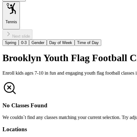
Tennis
Next slide
Spring
0-3
Gender
Day of Week
Time of Day
Brooklyn Youth Flag Football Classes ‌‌ ‍‌‍‌‍‍‌‌‍‌ ‌ ‌‌‍‌ ‍‌ ‌‍‌‌ ‌‌ ‍‌‍‌‍‍ ‌ ‌‌‍‌‌‍‌ ‌‍‍ ‌ ‌‌‍‍‌‍ ‌‌‍ ‌‌‍‌ ‌‍ ‌‌‍ ‌‌‍‌ ‍‌‌‍‌‍‌‍‍‌‍‌‍ ‌ ‍‌ ‌‌‌‍‍‍‌‍‌ ‌‌ ‍‌‌ ‌‍‌‌ ‌‌‍ ‌‍ ‌‍‌‌ ‌ ‍‌‍‌ ‌‍‌‌ ‌‌‍‍ ‌‌ ‌‌‍‍‌‌ ‌‌‍ ‌‍‌‌‍‌‍‌ ‌‍‌‌‌ ‍‌ ‌ ‌‍‌‌‌‍ ‌ ‌‌‍‍‌‌ ‌‍‌‍‌‌ ‌‌ ‌ ‌‌‌‍‍‌‍ ‌‍‍‌‌ ‌‍‍‌‍‌‌‌‍‌‍‍‌ ‌​​​​‌ ‍ ​‍​‍‌‍ ‌ ​‍‌‍‍‌‌‍‌ ‌‍‍‌‌‍ ‍​‍​‍​ ‍‍​‍​‍‌ ​ ‌‍​‌‌‍ ‍‌‍‍‌‌ ‌​‌ ‍‌​‍ ‍‌‍‍‌‌‍ ​‍​‍​‍ ​​‍​‍‌‍‍​‌ ​‍‌‍‌‌‌‍‌‍​‍​‍​ ‍‍​‍​‍‌‍‍​‌ ‌​‌ ‌​‌ ​​‌ ​ ​ ‍‍​‍ ​‍ ‌‍​ ‌‍‍​‌‍‌‌‌‍ ​‌ ​ ‌‍‌‌‌‍​‌‌ ​​‌‍‍‌‌‍‌‌‌ ​‍‌ ​ ​‍ ‍‌ ​ ‌‍​‌‌‍ ‍‌‍‍‌‌ ‌​‌ ‍‌​‍ ‍‌ ​ ‌ ‌​‌ ‌‌‌‍‌​‌‍‍‌‌‍ ​‍ ‌‍‍‌‌‍ ‍‌ ‌​‌‍‌‌‌‍ ‍‌ ‌​​‍ ‌‍‌‌‌‍‌​‌‍‍‌‌ ‌​​‍ ‌‍ ‌‌‍ ‌‍‌​‌‍‌‌​ ‌‌ ​​‌ ​‍‌‍‌‌‌ ​ ‌‍‌‌‌‍ ‍‌ ‌​‌‍​‌‌ ‌​‌‍‍‌‌‍ ‌‍ ‍​ ‍ ‌‍‍‌‌‍‌​​ ‌​ ​‌‌‍​‌​ ‍‌​ ​​‌‍‌‌​ ‌‌​ ​‍‌‍‌‍​‍ ‌​ ​‌‌‍‌​‌‍‌​​ ‌‍​‍ ‌​ ‌​‌‍​‍‌‍​ ​ ‌‌​‍ ‌‌‍​‌​ ​ ​ ‌‍​ ‌‌​‍ ‌‌‍‌​​ ‍‌‌‍‌‍‌‍​‍‌‍‌‍​ ​​​ ‌​​ ​ ​ ​ ​ ‍‌​ ‌‌‌‍​‍​ ‍ ‌ ‌​‌ ‍‌‌ ​​‌‍‌‌​ ‌‌‍​ ‌‍ ​‌‍​‌‌ ​ ‌ ​ ​ ‍ ‌ ​​‌‍​‌‌ ‌​‌‍‍​​ ‌‌ ‌​‌‍‍‌‌ ‌​‌‍ ​‌‍‌‌​ ‌‍​‍‌‍​‌‌ ​ ‌‍‌‌‌‌‌‌‌ ​‍‌‍ ​​ ‌‌‍‍​‌ ‌​‌ ‌​‌ ​​‌ ​ ​‍‌‌​ ​ ‌​​‌​‍‌‌​ ​‍‌​‌‍​‍‌‌​ ​‍‌​‌‍‌‍​ ‌‍‍​‌‍‌‌‌‍ ​‌ ​ ‌‍‌‌‌‍​‌‌ ​​‌‍‍‌‌‍‌‌‌ ​‍‌ ​ ​‍ ‍‌ ​ ‌‍​‌‌‍ ‍‌‍‍‌‌ ‌​‌ ‍‌​‍ ‍‌ ​ ‌ ‌​‌ ‌‌‌‍‌​‌‍‍‌‌‍ ​‍‌‍‌‍‍‌‌‍‌​​ ‌​ ​‌‌‍​‌​ ‍‌​ ​​‌‍‌‌​ ‌‌​ ​‍‌‍‌‍​‍ ‌​ ​‌‌‍‌​‌‍‌​​ ‌‍​‍ ‌​ ‌​‌‍​‍‌‍​ ​ ‌‌​‍ ‌‌‍​‌​ ​ ​ ‌‍​ ‌‌​‍ ‌‌‍‌​​ ‍‌‌‍‌‍‌‍​‍‌‍‌‍​ 
Enroll kids ages 7-10 in fun and engaging youth flag football classes in Brooklyn, NY. Perfect for building skills and teamwork!​​​​‌ ‍ ​‍​‍‌‍ ‌ ​‍‌‍‍‌‌‍‌ ‌‍‍‌‌‍ ‍​‍​‍​ ‍‍​‍​‍‌ ​ ‌‍​‌‌‍ ‍‌‍‍‌‌ ‌​‌ ‍‌​‍ ‍‌‍‍‌‌‍ ​‍​‍​‍ ​​‍​‍‌‍‍​‌ ​‍‌‍‌‌‌‍‌‍​‍​‍​ ‍‍​‍​‍‌‍‍​‌ ‌​‌ ‌​‌ ​​‌ ​ ​ ‍‍​‍ ​‍ ‌‍​ ‌‍‍​‌‍‌‌‌‍ ​‌ ​ ‌‍‌‌‌‍​‌‌ ​​‌‍‍‌‌‍‌‌‌ ​‍‌ ​ ​‍ ‍‌ ​ ‌‍​‌‌‍ ‍‌‍‍‌‌ ‌​‌ ‍‌​‍ ‍‌ ​ ‌ ‌​‌ ‌‌‌‍‌​‌‍‍‌‌‍ ​‍ ‌‍‍‌‌‍ ‍‌ ‌​‌‍‌‌‌‍ ‍‌ ‌​​‍ ‌‍‌‌‌‍‌​‌‍‍‌‌ ‌​​‍ ‌‍ ‌‌‍ ‌‍‌​‌‍‌‌​ ‌‌ ​​‌ ​‍‌‍‌‌‌ ​ ‌‍‌‌‌‍ ‍‌ ‌​‌‍​‌‌ ‌​‌‍‍‌‌‍ ‌‍ ‍​ ‍ ‌‍‍‌‌‍‌​​ ‌​ ​‌‌‍​‌​ ‍‌​ ​​‌‍‌‌​ ‌‌​ ​‍‌‍‌‍​‍ ‌​ ​‌‌‍‌​‌‍‌​​ ‌‍​‍ ‌​ ‌​‌‍​‍‌‍​ ​ ‌‌​‍ ‌‌‍​‌​ ​ ​ ‌‍​ ‌‌​‍ ‌‌‍‌​​ ‍‌‌‍‌‍‌‍​‍‌‍‌‍​ ​​​ ‌​​ ​ ​ ​ ​ ‍‌​ ‌‌‌‍​‍​ ‍ ‌ ‌​‌ ‍‌‌ ​​‌‍‌‌​ ‌‌‍​ ‌‍ ​‌‍​‌‌ ​ ‌ ​ ​ ‍ ‌ ​​‌‍​‌‌ ‌​‌‍‍​​
No Classes Found
We couldn`t find any classes matching your current selection. Try adjus
Locations​​​​‌ ‍ ​‍​‍‌‍ ‌ ​‍‌‍‍‌‌‍‌ ‌‍‍‌‌‍ ‍​‍​‍​ ‍‍​‍​‍‌ ​ ‌‍​‌‌‍ ‍‌‍‍‌‌ ‌​‌ ‍‌​‍ ‍‌‍‍‌‌‍ ​‍​‍​‍ ​​‍​‍‌‍‍​‌ ​‍‌‍‌‌‌‍‌‍​‍​‍​ ‍‍​‍​‍‌‍‍​‌ ‌​‌ ‌​‌ ​​‌ ​ ​ ‍‍​‍ ​‍ ‌‍​ ‌‍‍​‌‍‌‌‌‍ ​‌ ​ ‌‍‌‌‌‍​‌‌ ​​‌‍‍‌‌‍‌‌‌ ​‍‌ ​ ​‍ ‍‌ ​ ‌‍​‌‌‍ ‍‌‍‍‌‌ ‌​‌ ‍‌​‍ ‍‌ ​ ‌ ‌​‌ ‌‌‌‍‌​‌‍‍‌‌‍ ​‍ ‌‍‍‌‌‍ ‍‌ ‌​‌‍‌‌‌‍ ‍‌ ‌​​‍ ‌‍‌‌‌‍‌​‌‍‍‌‌ ‌​​‍ ‌‍ ‌‌‍ ‌‍‌​‌‍‌‌​ ‌‌ ​​‌ ​‍‌‍‌‌‌ ​ ‌‍‌‌‌‍ ‍‌ ‌​‌‍​‌‌ ‌​‌‍‍‌‌‍ ‌‍ ‍​ ‍ ‌‍‍‌‌‍‌​​ ‌‌‍‌‍‌‍ ‌‍ ‌ ‌​‌‍‌‌‌ ​‍​ ‍ ‌ ‌​‌ ‍‌‌ ​​‌‍‌‌​ ‌‌‍‌‍‌‍ ‌‍ ‌ ‌​‌‍‌‌‌ ​‍​ ‍ ‌ ​​‌‍​‌‌ ‌​‌‍‍​​ ‌‌‍​ ‌‍ ‌‍ ​‌ ‌‌‌‍ ‌‌‍ ‍‌ ​ ​‍‌‌​ ‌‌‌​​‍‌‌ ‌‍‍ ‌‍‌‌‌ ‍‌​‍‌‌​ ​ ‌​‌​​‍‌‌​ ​ ‌​‌​​‍‌‌​ ​‍​ ​‍‌‍‌‌‌‍​‍​ ​‍​ ‍​‌‍​ ​ ‌‌‌‍​ ‌‍​ ‌‍‌‌‌‍​‍‌‍​‌​ ​‌​‍‌‌​ ​‍​ ​‍​‍‌‌​ ‌‌‌​‌​​‍ ‍‌ ‌​‌‍‍‌‌ ‌​‌‍ ​‌‍‌‌​ ‌‍​‍‌‍​‌‌ ​ ‌‍‌‌‌‌‌‌‌ ​‍‌‍ ​​ ‌‌‍‍​‌ ‌​‌ ‌​‌ ​​‌ ​ ​‍‌‌​ ​ ‌​​‌​‍‌‌​ ​‍‌​‌‍​‍‌‌​ ​‍‌​‌‍‌‍​ ‌‍‍​‌‍‌‌‌‍ ​‌ ​ ‌‍‌‌‌‍​‌‌ ​​‌‍‍‌‌‍‌‌‌ ​‍‌ ​ ​‍ ‍‌ ​ ‌‍​‌‌‍ ‍‌‍‍‌‌ ‌​‌ ‍‌​‍ ‍‌ ​ ‌ ‌​‌ ‌‌‌‍‌​‌‍‍‌‌‍ ​‍‌‍‌‍‍‌‌‍‌​​ ‌‌‍‌‍‌‍ ‌‍ ‌ ‌​‌‍‌‌‌ ​‍​‍‌‍‌ ‌​‌ ‍‌‌ ​​‌‍‌‌​ ‌‌‍‌‍‌‍ ‌‍ ‌ ‌​‌‍‌‌‌ ​‍​‍‌‍‌ ​​‌‍​‌‌ ‌​‌‍‍​​ ‌‌‍​ ‌‍ ‌‍ ​‌ ‌‌‌‍ ‌‌‍ ‍‌ ​ ​‍‌‌​ ‌‌‌​​‍‌‌ ‌‍‍ ‌‍‌‌‌ ‍‌​‍‌‌​ ​ ‌​‌​​‍‌‌​ ​ ‌​‌​​‍‌‌​ ​‍​ ​‍‌‍‌‌‌‍​‍​ ​‍​ ‍​‌‍​ ​ ‌‌‌‍​ ‌‍​ ‌‍‌‌‌‍​‍‌‍​‌​ ​‌​‍‌‌​ ​‍​ ​‍​‍‌‌​ ‌‌‌​‌​​‍ ‍‌ ‌​‌‍‍‌‌ ‌​‌‍ ​‌‍‌‌​‍‌‍‌ ​​‌‍‌‌‌ ​‍‌ ​ ‌ ​​‌‍‌‌‌‍​ ‌ ‌​‌‍‍‌‌ ‌‍‌‍‌‌​ ‌‌ ​​‌ ‌‌‌‍​‍‌‍ ​‌‍‍‌‌ ​ ‌‍‍​‌‍‌‌‌‍‌​​‍​‍‌ ‌