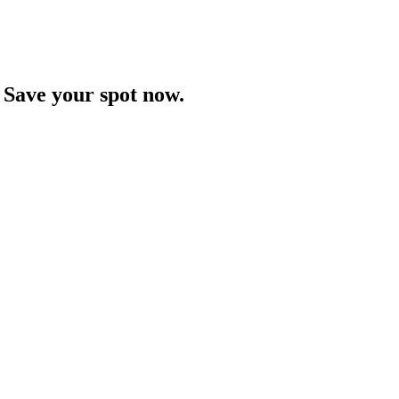
‌‍ ‍‌‍‍‌‌ ‌​‌ ‍‌​‍ ‍‌ ​ ‌ ‌​‌ ‌‌‌‍‌​‌‍‍‌‌‍ ​‍‌‍‌‍‍‌‌‍‌​​ ‌‌‍​‌​ ‌​​ ‌‍‌‍​ ‌‍​‍​ ‍​‌‍​‌‌‍​‍​‍ ‌‌‍​ ​ ‌‍​ ‌​​ ​‍​‍ ‌​ ‌​​ ‍​​ ​ ​ ​‌​‍ ‌‌‍​‌​ ​​​ ‌ ‌‍​‍​‍ ‌‌‍​‍​ ‌‍​ ‌​​ ‍‌​ ‌‍​ ‌​‌‍​‌​ ‌​‌‍‌‌​ ​‌​ ​ ​ ‌‌​‍‌‍‌ ‌​‌ ‍‌‌ ​​‌‍‌‌​ ‌‌ ​​‌ ​‍‌‍ ‌‍ ‌‌‍ ‌ ‌​‌‍‍‌‌‍ ‌‍ ‍​‍‌‍‌ ​​‌‍​‌‌ ‌​‌‍‍​​ ‌‌ ‌​‌‍‍‌‌ ‌​‌‍ ​‌‍‌‌​‍‌‍‌ ​​‌‍‌‌‌ ​‍‌ ​ ‌ ​​‌‍‌‌‌‍​ ‌ ‌​‌‍‍‌‌ ‌‍‌‍‌‌​ ‌‌ ​​‌ ‌‌‌‍​‍‌‍ ​‌‍‍‌‌ ​ ‌‍‍​‌‍‌‌‌‍‌​​‍​‍‌ ‌