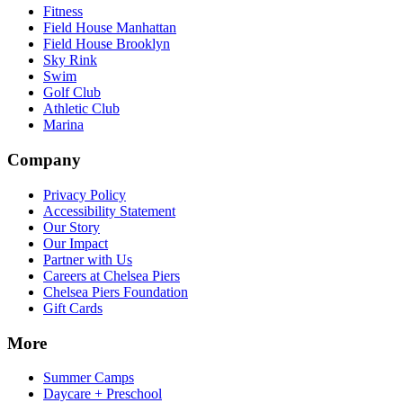
Fitness​​​​‌ ‍ ​‍​‍‌‍ ‌ ​‍‌‍‍‌‌‍‌ ‌‍‍‌‌‍ ‍​‍​‍​ ‍‍​‍​‍‌ ​ ‌‍​‌‌‍ ‍‌‍‍‌‌ ‌​‌ ‍‌​‍ ‍‌‍‍‌‌‍ ​‍​‍​‍ ​​‍​‍‌‍‍​‌ ​‍‌‍‌‌‌‍‌‍​‍​‍​ ‍‍​‍​‍‌‍‍​‌ ‌​‌ ‌​‌ ​​‌ ​ ​ ‍‍​‍ ​‍ ‌‍​ ‌‍‍​‌‍‌‌‌‍ ​‌ ​ ‌‍‌‌‌‍​‌‌ ​​‌‍‍‌‌‍‌‌‌ ​‍‌ ​ ​‍ ‍‌ ​ ‌‍​‌‌‍ ‍‌‍‍‌‌ ‌​‌ ‍‌​‍ ‍‌ ​ ‌ ‌​‌ ‌‌‌‍‌​‌‍‍‌‌‍ ​‍ ‌‍‍‌‌‍ ‍‌ ‌​‌‍‌‌‌‍ ‍‌ ‌​​‍ ‌‍‌‌‌‍‌​‌‍‍‌‌ ‌​​‍ ‌‍ ‌‌‍ ‌‍‌​‌‍‌‌​ ‌‌ ​​‌ ​‍‌‍‌‌‌ ​ ‌‍‌‌‌‍ ‍‌ ‌​‌‍​‌‌ ‌​‌‍‍‌‌‍ ‌‍ ‍​ ‍ ‌‍‍‌‌‍‌​​ ‌‌‍‌‍‌‍ ‌‍ ‌ ‌​‌‍‌‌‌ ​‍​ ‍ ‌ ‌​‌ ‍‌‌ ​​‌‍‌‌​ ‌‌‍‌‍‌‍ ‌‍ ‌ ‌​‌‍‌‌‌ ​‍​ ‍ ‌ ​​‌‍​‌‌ ‌​‌‍‍​​ ‌‌‍​ ‌‍ ‌‍ ​‌ ‌‌‌‍ ‌‌‍ ‍‌ ​ ​‍‌‌​ ‌‌‌​​‍‌‌ ‌‍‍ ‌‍‌‌‌ ‍‌​‍‌‌​ ​ ‌​‌​​‍‌‌​ ​ ‌​‌​​‍‌‌​ ​‍​ ​‍‌‍‌‌‌‍​‍​ ​‍​ ‍​‌‍​ ​ ‌‌‌‍​ ‌‍​ ‌‍‌‌‌‍​‍‌‍​‌​ ​‌​‍‌‌​ ​‍​ ​‍​‍‌‌​ ‌‌‌​‌​​‍ ‍‌‍ ​‌‍‍‌‌‍ ‍‌‍‍ ‌ ​ ​‍‌‌​ ‌‌‌​​‍‌‌ ‌‍‍ ‌‍‌‌‌ ‍‌​‍‌‌​ ​ ‌​‌​​‍‌‌​ ​ ‌​‌​​‍‌‌​ ​‍​ ​‍​ ​‍​ ​ ​ ​ ‌‍​ ‌‍‌‌​ ‍​​ ‌‍​ ​‌​ ‌​‌‍​‌‌‍​ ​ ‍‌​‍‌‌​ ​‍​ ​‍​‍‌‌​ ‌‌‌​‌​​‍ ‍‌‍ ‍‌‍​‌‌‍ ‌‌‍‌‌​ ‌‍​‍‌‍​‌‌ ​ ‌‍‌‌‌‌‌‌‌ ​‍‌‍ ​​ ‌‌‍‍​‌ ‌​‌ ‌​‌ ​​‌ ​ ​‍‌‌​ ​ ‌​​‌​‍‌‌​ ​‍‌​‌‍​‍‌‌​ ​‍‌​‌‍‌‍​ ‌‍‍​‌‍‌‌‌‍ ​‌ ​ ‌‍‌‌‌‍​‌‌ ​​‌‍‍‌‌‍‌‌‌ ​‍‌ ​ ​‍ ‍‌ ​ ‌‍​‌‌‍ ‍‌‍‍‌‌ ‌​‌ ‍‌​‍ ‍‌ ​ ‌ ‌​‌ ‌‌‌‍‌​‌‍‍‌‌‍ ​‍‌‍‌‍‍‌‌‍‌​​ ‌‌‍‌‍‌‍ ‌‍ ‌ ‌​‌‍‌‌‌ ​‍​‍‌‍‌ ‌​‌ ‍‌‌ ​​‌‍‌‌​ ‌‌‍‌‍‌‍ ‌‍ ‌ ‌​‌‍‌‌‌ ​‍​‍‌‍‌ ​​‌‍​‌‌ ‌​‌‍‍​​ ‌‌‍​ ‌‍ ‌‍ ​‌ ‌‌‌‍ ‌‌‍ ‍‌ ​ ​‍‌‌​ ‌‌‌​​‍‌‌ ‌‍‍ ‌‍‌‌‌ ‍‌​‍‌‌​ ​ ‌​‌​​‍‌‌​ ​ ‌​‌​​‍‌‌​ ​‍​ ​‍‌‍‌‌‌‍​‍​ ​‍​ ‍​‌‍​ ​ ‌‌‌‍​ ‌‍​ ‌‍‌‌‌‍​‍‌‍​‌​ ​‌​‍‌‌​ ​‍​ ​‍​‍‌‌​ ‌‌‌​‌​​‍ ‍‌‍ ​‌‍‍‌‌‍ ‍‌‍‍ ‌ ​ ​‍‌‌​ ‌‌‌​​‍‌‌ ‌‍‍ ‌‍‌‌‌ ‍‌​‍‌‌​ ​ ‌​‌​​‍‌‌​ ​ ‌​‌​​‍‌‌​ ​‍​ ​‍​ ​‍​ ​ ​ ​ ‌‍​ ‌‍‌‌​ ‍​​ ‌‍​ ​‌​ ‌​‌‍​‌‌‍​ ​ ‍‌​‍‌‌​ ​‍​ ​‍​‍‌‌​ ‌‌‌​‌​​‍ ‍‌‍ ‍‌‍​‌‌‍ ‌‌‍‌‌​‍‌‍‌ ​​‌‍‌‌‌ ​‍‌ ​ ‌ ​​‌‍‌‌‌‍​ ‌ ‌​‌‍‍‌‌ ‌‍‌‍‌‌​ ‌‌ ​​‌ ‌‌‌‍​‍‌‍ ​‌‍‍‌‌ ​ ‌‍‍​‌‍‌‌‌‍‌​​‍​‍‌ ‌
Field House Manhattan​​​​‌ ‍ ​‍​‍‌‍ ‌ ​‍‌‍‍‌‌‍‌ ‌‍‍‌‌‍ ‍​‍​‍​ ‍‍​‍​‍‌ ​ ‌‍​‌‌‍ ‍‌‍‍‌‌ ‌​‌ ‍‌​‍ ‍‌‍‍‌‌‍ ​‍​‍​‍ ​​‍​‍‌‍‍​‌ ​‍‌‍‌‌‌‍‌‍​‍​‍​ ‍‍​‍​‍‌‍‍​‌ ‌​‌ ‌​‌ ​​‌ ​ ​ ‍‍​‍ ​‍ ‌‍​ ‌‍‍​‌‍‌‌‌‍ ​‌ ​ ‌‍‌‌‌‍​‌‌ ​​‌‍‍‌‌‍‌‌‌ ​‍‌ ​ ​‍ ‍‌ ​ ‌‍​‌‌‍ ‍‌‍‍‌‌ ‌​‌ ‍‌​‍ ‍‌ ​ ‌ ‌​‌ ‌‌‌‍‌​‌‍‍‌‌‍ ​‍ ‌‍‍‌‌‍ ‍‌ ‌​‌‍‌‌‌‍ ‍‌ ‌​​‍ ‌‍‌‌‌‍‌​‌‍‍‌‌ ‌​​‍ ‌‍ ‌‌‍ ‌‍‌​‌‍‌‌​ ‌‌ ​​‌ ​‍‌‍‌‌‌ ​ ‌‍‌‌‌‍ ‍‌ ‌​‌‍​‌‌ ‌​‌‍‍‌‌‍ ‌‍ ‍​ ‍ ‌‍‍‌‌‍‌​​ ‌‌‍‌‍‌‍ ‌‍ ‌ ‌​‌‍‌‌‌ ​‍​ ‍ ‌ ‌​‌ ‍‌‌ ​​‌‍‌‌​ ‌‌‍‌‍‌‍ ‌‍ ‌ ‌​‌‍‌‌‌ ​‍​ ‍ ‌ ​​‌‍​‌‌ ‌​‌‍‍​​ ‌‌‍​ ‌‍ ‌‍ ​‌ ‌‌‌‍ ‌‌‍ ‍‌ ​ ​‍‌‌​ ‌‌‌​​‍‌‌ ‌‍‍ ‌‍‌‌‌ ‍‌​‍‌‌​ ​ ‌​‌​​‍‌‌​ ​ ‌​‌​​‍‌‌​ ​‍​ ​‍‌‍‌‌‌‍​‍​ ​‍​ ‍​‌‍​ ​ ‌‌‌‍​ ‌‍​ ‌‍‌‌‌‍​‍‌‍​‌​ ​‌​‍‌‌​ ​‍​ ​‍​‍‌‌​ ‌‌‌​‌​​‍ ‍‌‍ ​‌‍‍‌‌‍ ‍‌‍‍ ‌ ​ ​‍‌‌​ ‌‌‌​​‍‌‌ ‌‍‍ ‌‍‌‌‌ ‍‌​‍‌‌​ ​ ‌​‌​​‍‌‌​ ​ ‌​‌​​‍‌‌​ ​‍​ ​‍​ ​‌​ ​ ​ ​‌‌‍​‍​ ​​​ ​‌‌‍​‌​ ‌ ​ ​‍​ ​‍​ ‌‍​ ‌​​‍‌‌​ ​‍​ ​‍​‍‌‌​ ‌‌‌​‌​​‍ ‍‌‍ ‍‌‍​‌‌‍ ‌‌‍‌‌​ ‌‍​‍‌‍​‌‌ ​ ‌‍‌‌‌‌‌‌‌ ​‍‌‍ ​​ ‌‌‍‍​‌ ‌​‌ ‌​‌ ​​‌ ​ ​‍‌‌​ ​ ‌​​‌​‍‌‌​ ​‍‌​‌‍​‍‌‌​ ​‍‌​‌‍‌‍​ ‌‍‍​‌‍‌‌‌‍ ​‌ ​ ‌‍‌‌‌‍​‌‌ ​​‌‍‍‌‌‍‌‌‌ ​‍‌ ​ ​‍ ‍‌ ​ ‌‍​‌‌‍ ‍‌‍‍‌‌ ‌​‌ ‍‌​‍ ‍‌ ​ ‌ ‌​‌ ‌‌‌‍‌​‌‍‍‌‌‍ ​‍‌‍‌‍‍‌‌‍‌​​ ‌‌‍‌‍‌‍ ‌‍ ‌ ‌​‌‍‌‌‌ ​‍​‍‌‍‌ ‌​‌ ‍‌‌ ​​‌‍‌‌​ ‌‌‍‌‍‌‍ ‌‍ ‌ ‌​‌‍‌‌‌ ​‍​‍‌‍‌ ​​‌‍​‌‌ ‌​‌‍‍​​ ‌‌‍​ ‌‍ ‌‍ ​‌ ‌‌‌‍ ‌‌‍ ‍‌ ​ ​‍‌‌​ ‌‌‌​​‍‌‌ ‌‍‍ ‌‍‌‌‌ ‍‌​‍‌‌​ ​ ‌​‌​​‍‌‌​ ​ ‌​‌​​‍‌‌​ ​‍​ ​‍‌‍‌‌‌‍​‍​ ​‍​ ‍​‌‍​ ​ ‌‌‌‍​ ‌‍​ ‌‍‌‌‌‍​‍‌‍​‌​ ​‌​‍‌‌​ ​‍​ ​‍​‍‌‌​ ‌‌‌​‌​​‍ ‍‌‍ ​‌‍‍‌‌‍ ‍‌‍‍ ‌ ​ ​‍‌‌​ ‌‌‌​​‍‌‌ ‌‍‍ ‌‍‌‌‌ ‍‌​‍‌‌​ ​ ‌​‌​​‍‌‌​ ​ ‌​‌​​‍‌‌​ ​‍​ ​‍​ ​‌​ ​ ​ ​‌‌‍​‍​ ​​​ ​‌‌‍​‌​ ‌ ​ ​‍​ ​‍​ ‌‍​ ‌​​‍‌‌​ ​‍​ ​‍​‍‌‌​ ‌‌‌​‌​​‍ ‍‌‍ ‍‌‍​‌‌‍ ‌‌‍‌‌​‍‌‍‌ ​​‌‍‌‌‌ ​‍‌ ​ ‌ ​​‌‍‌‌‌‍​ ‌ ‌​‌‍‍‌‌ ‌‍‌‍‌‌​ ‌‌ ​​‌ ‌‌‌‍​‍‌‍ ​‌‍‍‌‌ ​ ‌‍‍​‌‍‌‌‌‍‌​​‍​‍‌ ‌
Field House Brooklyn​​​​‌ ‍ ​‍​‍‌‍ ‌ ​‍‌‍‍‌‌‍‌ ‌‍‍‌‌‍ ‍​‍​‍​ ‍‍​‍​‍‌ ​ ‌‍​‌‌‍ ‍‌‍‍‌‌ ‌​‌ ‍‌​‍ ‍‌‍‍‌‌‍ ​‍​‍​‍ ​​‍​‍‌‍‍​‌ ​‍‌‍‌‌‌‍‌‍​‍​‍​ ‍‍​‍​‍‌‍‍​‌ ‌​‌ ‌​‌ ​​‌ ​ ​ ‍‍​‍ ​‍ ‌‍​ ‌‍‍​‌‍‌‌‌‍ ​‌ ​ ‌‍‌‌‌‍​‌‌ ​​‌‍‍‌‌‍‌‌‌ ​‍‌ ​ ​‍ ‍‌ ​ ‌‍​‌‌‍ ‍‌‍‍‌‌ ‌​‌ ‍‌​‍ ‍‌ ​ ‌ ‌​‌ ‌‌‌‍‌​‌‍‍‌‌‍ ​‍ ‌‍‍‌‌‍ ‍‌ ‌​‌‍‌‌‌‍ ‍‌ ‌​​‍ ‌‍‌‌‌‍‌​‌‍‍‌‌ ‌​​‍ ‌‍ ‌‌‍ ‌‍‌​‌‍‌‌​ ‌‌ ​​‌ ​‍‌‍‌‌‌ ​ ‌‍‌‌‌‍ ‍‌ ‌​‌‍​‌‌ ‌​‌‍‍‌‌‍ ‌‍ ‍​ ‍ ‌‍‍‌‌‍‌​​ ‌‌‍‌‍‌‍ ‌‍ ‌ ‌​‌‍‌‌‌ ​‍​ ‍ ‌ ‌​‌ ‍‌‌ ​​‌‍‌‌​ ‌‌‍‌‍‌‍ ‌‍ ‌ ‌​‌‍‌‌‌ ​‍​ ‍ ‌ ​​‌‍​‌‌ ‌​‌‍‍​​ ‌‌‍​ ‌‍ ‌‍ ​‌ ‌‌‌‍ ‌‌‍ ‍‌ ​ ​‍‌‌​ ‌‌‌​​‍‌‌ ‌‍‍ ‌‍‌‌‌ ‍‌​‍‌‌​ ​ ‌​‌​​‍‌‌​ ​ ‌​‌​​‍‌‌​ ​‍​ ​‍‌‍‌‌‌‍​‍​ ​‍​ ‍​‌‍​ ​ ‌‌‌‍​ ‌‍​ ‌‍‌‌‌‍​‍‌‍​‌​ ​‌​‍‌‌​ ​‍​ ​‍​‍‌‌​ ‌‌‌​‌​​‍ ‍‌‍ ​‌‍‍‌‌‍ ‍‌‍‍ ‌ ​ ​‍‌‌​ ‌‌‌​​‍‌‌ ‌‍‍ ‌‍‌‌‌ ‍‌​‍‌‌​ ​ ‌​‌​​‍‌‌​ ​ ‌​‌​​‍‌‌​ ​‍​ ​‍​ ‌‍​ ‍​​ ‌ ‌‍‌​​ ​‌​ ​‍​ ‌‌​ ‌‍​ ​‍​ ​‌‌‍​ ​ ​‌​‍‌‌​ ​‍​ ​‍​‍‌‌​ ‌‌‌​‌​​‍ ‍‌‍ ‍‌‍​‌‌‍ ‌‌‍‌‌​ ‌‍​‍‌‍​‌‌ ​ ‌‍‌‌‌‌‌‌‌ ​‍‌‍ ​​ ‌‌‍‍​‌ ‌​‌ ‌​‌ ​​‌ ​ ​‍‌‌​ ​ ‌​​‌​‍‌‌​ ​‍‌​‌‍​‍‌‌​ ​‍‌​‌‍‌‍​ ‌‍‍​‌‍‌‌‌‍ ​‌ ​ ‌‍‌‌‌‍​‌‌ ​​‌‍‍‌‌‍‌‌‌ ​‍‌ ​ ​‍ ‍‌ ​ ‌‍​‌‌‍ ‍‌‍‍‌‌ ‌​‌ ‍‌​‍ ‍‌ ​ ‌ ‌​‌ ‌‌‌‍‌​‌‍‍‌‌‍ ​‍‌‍‌‍‍‌‌‍‌​​ ‌‌‍‌‍‌‍ ‌‍ ‌ ‌​‌‍‌‌‌ ​‍​‍‌‍‌ ‌​‌ ‍‌‌ ​​‌‍‌‌​ ‌‌‍‌‍‌‍ ‌‍ ‌ ‌​‌‍‌‌‌ ​‍​‍‌‍‌ ​​‌‍​‌‌ ‌​‌‍‍​​ ‌‌‍​ ‌‍ ‌‍ ​‌ ‌‌‌‍ ‌‌‍ ‍‌ ​ ​‍‌‌​ ‌‌‌​​‍‌‌ ‌‍‍ ‌‍‌‌‌ ‍‌​‍‌‌​ ​ ‌​‌​​‍‌‌​ ​ ‌​‌​​‍‌‌​ ​‍​ ​‍‌‍‌‌‌‍​‍​ ​‍​ ‍​‌‍​ ​ ‌‌‌‍​ ‌‍​ ‌‍‌‌‌‍​‍‌‍​‌​ ​‌​‍‌‌​ ​‍​ ​‍​‍‌‌​ ‌‌‌​‌​​‍ ‍‌‍ ​‌‍‍‌‌‍ ‍‌‍‍ ‌ ​ ​‍‌‌​ ‌‌‌​​‍‌‌ ‌‍‍ ‌‍‌‌‌ ‍‌​‍‌‌​ ​ ‌​‌​​‍‌‌​ ​ ‌​‌​​‍‌‌​ ​‍​ ​‍​ ‌‍​ ‍​​ ‌ ‌‍‌​​ ​‌​ ​‍​ ‌‌​ ‌‍​ ​‍​ ​‌‌‍​ ​ ​‌​‍‌‌​ ​‍​ ​‍​‍‌‌​ ‌‌‌​‌​​‍ ‍‌‍ ‍‌‍​‌‌‍ ‌‌‍‌‌​‍‌‍‌ ​​‌‍‌‌‌ ​‍‌ ​ ‌ ​​‌‍‌‌‌‍​ ‌ ‌​‌‍‍‌‌ ‌‍‌‍‌‌​ ‌‌ ​​‌ ‌‌‌‍​‍‌‍ ​‌‍‍‌‌ ​ ‌‍‍​‌‍‌‌‌‍‌​​‍​‍‌ ‌
Sky Rink​​​​‌ ‍ ​‍​‍‌‍ ‌ ​‍‌‍‍‌‌‍‌ ‌‍‍‌‌‍ ‍​‍​‍​ ‍‍​‍​‍‌ ​ ‌‍​‌‌‍ ‍‌‍‍‌‌ ‌​‌ ‍‌​‍ ‍‌‍‍‌‌‍ ​‍​‍​‍ ​​‍​‍‌‍‍​‌ ​‍‌‍‌‌‌‍‌‍​‍​‍​ ‍‍​‍​‍‌‍‍​‌ ‌​‌ ‌​‌ ​​‌ ​ ​ ‍‍​‍ ​‍ ‌‍​ ‌‍‍​‌‍‌‌‌‍ ​‌ ​ ‌‍‌‌‌‍​‌‌ ​​‌‍‍‌‌‍‌‌‌ ​‍‌ ​ ​‍ ‍‌ ​ ‌‍​‌‌‍ ‍‌‍‍‌‌ ‌​‌ ‍‌​‍ ‍‌ ​ ‌ ‌​‌ ‌‌‌‍‌​‌‍‍‌‌‍ ​‍ ‌‍‍‌‌‍ ‍‌ ‌​‌‍‌‌‌‍ ‍‌ ‌​​‍ ‌‍‌‌‌‍‌​‌‍‍‌‌ ‌​​‍ ‌‍ ‌‌‍ ‌‍‌​‌‍‌‌​ ‌‌ ​​‌ ​‍‌‍‌‌‌ ​ ‌‍‌‌‌‍ ‍‌ ‌​‌‍​‌‌ ‌​‌‍‍‌‌‍ ‌‍ ‍​ ‍ ‌‍‍‌‌‍‌​​ ‌‌‍‌‍‌‍ ‌‍ ‌ ‌​‌‍‌‌‌ ​‍​ ‍ ‌ ‌​‌ ‍‌‌ ​​‌‍‌‌​ ‌‌‍‌‍‌‍ ‌‍ ‌ ‌​‌‍‌‌‌ ​‍​ ‍ ‌ ​​‌‍​‌‌ ‌​‌‍‍​​ ‌‌‍​ ‌‍ ‌‍ ​‌ ‌‌‌‍ ‌‌‍ ‍‌ ​ ​‍‌‌​ ‌‌‌​​‍‌‌ ‌‍‍ ‌‍‌‌‌ ‍‌​‍‌‌​ ​ ‌​‌​​‍‌‌​ ​ ‌​‌​​‍‌‌​ ​‍​ ​‍‌‍‌‌‌‍​‍​ ​‍​ ‍​‌‍​ ​ ‌‌‌‍​ ‌‍​ ‌‍‌‌‌‍​‍‌‍​‌​ ​‌​‍‌‌​ ​‍​ ​‍​‍‌‌​ ‌‌‌​‌​​‍ ‍‌‍ ​‌‍‍‌‌‍ ‍‌‍‍ ‌ ​ ​‍‌‌​ ‌‌‌​​‍‌‌ ‌‍‍ ‌‍‌‌‌ ‍‌​‍‌‌​ ​ ‌​‌​​‍‌‌​ ​ ‌​‌​​‍‌‌​ ​‍​ ​‍​ ‌​​ ‌ ‌‍‌‍‌‍‌‍​ ​​​ ‌‍​ ‌‌​ ‌​‌‍‌​‌‍‌​​ ​‌‌‍​‍​‍‌‌​ ​‍​ ​‍​‍‌‌​ ‌‌‌​‌​​‍ ‍‌‍ ‍‌‍​‌‌‍ ‌‌‍‌‌​ ‌‍​‍‌‍​‌‌ ​ ‌‍‌‌‌‌‌‌‌ ​‍‌‍ ​​ ‌‌‍‍​‌ ‌​‌ ‌​‌ ​​‌ ​ ​‍‌‌​ ​ ‌​​‌​‍‌‌​ ​‍‌​‌‍​‍‌‌​ ​‍‌​‌‍‌‍​ ‌‍‍​‌‍‌‌‌‍ ​‌ ​ ‌‍‌‌‌‍​‌‌ ​​‌‍‍‌‌‍‌‌‌ ​‍‌ ​ ​‍ ‍‌ ​ ‌‍​‌‌‍ ‍‌‍‍‌‌ ‌​‌ ‍‌​‍ ‍‌ ​ ‌ ‌​‌ ‌‌‌‍‌​‌‍‍‌‌‍ ​‍‌‍‌‍‍‌‌‍‌​​ ‌‌‍‌‍‌‍ ‌‍ ‌ ‌​‌‍‌‌‌ ​‍​‍‌‍‌ ‌​‌ ‍‌‌ ​​‌‍‌‌​ ‌‌‍‌‍‌‍ ‌‍ ‌ ‌​‌‍‌‌‌ ​‍​‍‌‍‌ ​​‌‍​‌‌ ‌​‌‍‍​​ ‌‌‍​ ‌‍ ‌‍ ​‌ ‌‌‌‍ ‌‌‍ ‍‌ ​ ​‍‌‌​ ‌‌‌​​‍‌‌ ‌‍‍ ‌‍‌‌‌ ‍‌​‍‌‌​ ​ ‌​‌​​‍‌‌​ ​ ‌​‌​​‍‌‌​ ​‍​ ​‍‌‍‌‌‌‍​‍​ ​‍​ ‍​‌‍​ ​ ‌‌‌‍​ ‌‍​ ‌‍‌‌‌‍​‍‌‍​‌​ ​‌​‍‌‌​ ​‍​ ​‍​‍‌‌​ ‌‌‌​‌​​‍ ‍‌‍ ​‌‍‍‌‌‍ ‍‌‍‍ ‌ ​ ​‍‌‌​ ‌‌‌​​‍‌‌ ‌‍‍ ‌‍‌‌‌ ‍‌​‍‌‌​ ​ ‌​‌​​‍‌‌​ ​ ‌​‌​​‍‌‌​ ​‍​ ​‍​ ‌​​ ‌ ‌‍‌‍‌‍‌‍​ ​​​ ‌‍​ ‌‌​ ‌​‌‍‌​‌‍‌​​ ​‌‌‍​‍​‍‌‌​ ​‍​ ​‍​‍‌‌​ ‌‌‌​‌​​‍ ‍‌‍ ‍‌‍​‌‌‍ ‌‌‍‌‌​‍‌‍‌ ​​‌‍‌‌‌ ​‍‌ ​ ‌ ​​‌‍‌‌‌‍​ ‌ ‌​‌‍‍‌‌ ‌‍‌‍‌‌​ ‌‌ ​​‌ ‌‌‌‍​‍‌‍ ​‌‍‍‌‌ ​ ‌‍‍​‌‍‌‌‌‍‌​​‍​‍‌ ‌
Swim​​​​‌ ‍ ​‍​‍‌‍ ‌ ​‍‌‍‍‌‌‍‌ ‌‍‍‌‌‍ ‍​‍​‍​ ‍‍​‍​‍‌ ​ ‌‍​‌‌‍ ‍‌‍‍‌‌ ‌​‌ ‍‌​‍ ‍‌‍‍‌‌‍ ​‍​‍​‍ ​​‍​‍‌‍‍​‌ ​‍‌‍‌‌‌‍‌‍​‍​‍​ ‍‍​‍​‍‌‍‍​‌ ‌​‌ ‌​‌ ​​‌ ​ ​ ‍‍​‍ ​‍ ‌‍​ ‌‍‍​‌‍‌‌‌‍ ​‌ ​ ‌‍‌‌‌‍​‌‌ ​​‌‍‍‌‌‍‌‌‌ ​‍‌ ​ ​‍ ‍‌ ​ ‌‍​‌‌‍ ‍‌‍‍‌‌ ‌​‌ ‍‌​‍ ‍‌ ​ ‌ ‌​‌ ‌‌‌‍‌​‌‍‍‌‌‍ ​‍ ‌‍‍‌‌‍ ‍‌ ‌​‌‍‌‌‌‍ ‍‌ ‌​​‍ ‌‍‌‌‌‍‌​‌‍‍‌‌ ‌​​‍ ‌‍ ‌‌‍ ‌‍‌​‌‍‌‌​ ‌‌ ​​‌ ​‍‌‍‌‌‌ ​ ‌‍‌‌‌‍ ‍‌ ‌​‌‍​‌‌ ‌​‌‍‍‌‌‍ ‌‍ ‍​ ‍ ‌‍‍‌‌‍‌​​ ‌‌‍‌‍‌‍ ‌‍ ‌ ‌​‌‍‌‌‌ ​‍​ ‍ ‌ ‌​‌ ‍‌‌ ​​‌‍‌‌​ ‌‌‍‌‍‌‍ ‌‍ ‌ ‌​‌‍‌‌‌ ​‍​ ‍ ‌ ​​‌‍​‌‌ ‌​‌‍‍​​ ‌‌‍​ ‌‍ ‌‍ ​‌ ‌‌‌‍ ‌‌‍ ‍‌ ​ ​‍‌‌​ ‌‌‌​​‍‌‌ ‌‍‍ ‌‍‌‌‌ ‍‌​‍‌‌​ ​ ‌​‌​​‍‌‌​ ​ ‌​‌​​‍‌‌​ ​‍​ ​‍‌‍‌‌‌‍​‍​ ​‍​ ‍​‌‍​ ​ ‌‌‌‍​ ‌‍​ ‌‍‌‌‌‍​‍‌‍​‌​ ​‌​‍‌‌​ ​‍​ ​‍​‍‌‌​ ‌‌‌​‌​​‍ ‍‌‍ ​‌‍‍‌‌‍ ‍‌‍‍ ‌ ​ ​‍‌‌​ ‌‌‌​​‍‌‌ ‌‍‍ ‌‍‌‌‌ ‍‌​‍‌‌​ ​ ‌​‌​​‍‌‌​ ​ ‌​‌​​‍‌‌​ ​‍​ ​‍‌‍‌‍‌‍‌‍​ ​​​ ‌‌​ ‌‌​ ‌​​ ​‍‌‍​ ​ ​‌​ ​ ‌‍​ ‌‍​‌‌‍​ ‌‍‌‌​ ‌‍​ ​‌​ ​ ‌‍​ ‌‍​‍​ ‌​​ ‍​‌‍‌​​ ‍​​ ‌‍​ ‌‌‌‍​‍​ ‌​​ ‌​​ ​‌​ ‍‌​ ‍‌‌‍​ ​‍‌‌​ ​‍​ ​‍​‍‌‌​ ‌‌‌​‌​​‍ ‍‌‍ ‍‌‍​‌‌‍ ‌‌‍‌‌​ ‌‍​‍‌‍​‌‌ ​ ‌‍‌‌‌‌‌‌‌ ​‍‌‍ ​​ ‌‌‍‍​‌ ‌​‌ ‌​‌ ​​‌ ​ ​‍‌‌​ ​ ‌​​‌​‍‌‌​ ​‍‌​‌‍​‍‌‌​ ​‍‌​‌‍‌‍​ ‌‍‍​‌‍‌‌‌‍ ​‌ ​ ‌‍‌‌‌‍​‌‌ ​​‌‍‍‌‌‍‌‌‌ ​‍‌ ​ ​‍ ‍‌ ​ ‌‍​‌‌‍ ‍‌‍‍‌‌ ‌​‌ ‍‌​‍ ‍‌ ​ ‌ ‌​‌ ‌‌‌‍‌​‌‍‍‌‌‍ ​‍‌‍‌‍‍‌‌‍‌​​ ‌‌‍‌‍‌‍ ‌‍ ‌ ‌​‌‍‌‌‌ ​‍​‍‌‍‌ ‌​‌ ‍‌‌ ​​‌‍‌‌​ ‌‌‍‌‍‌‍ ‌‍ ‌ ‌​‌‍‌‌‌ ​‍​‍‌‍‌ ​​‌‍​‌‌ ‌​‌‍‍​​ ‌‌‍​ ‌‍ ‌‍ ​‌ ‌‌‌‍ ‌‌‍ ‍‌ ​ ​‍‌‌​ ‌‌‌​​‍‌‌ ‌‍‍ ‌‍‌‌‌ ‍‌​‍‌‌​ ​ ‌​‌​​‍‌‌​ ​ ‌​‌​​‍‌‌​ ​‍​ ​‍‌‍‌‌‌‍​‍​ ​‍​ ‍​‌‍​ ​ ‌‌‌‍​ ‌‍​ ‌‍‌‌‌‍​‍‌‍​‌​ ​‌​‍‌‌​ ​‍​ ​‍​‍‌‌​ ‌‌‌​‌​​‍ ‍‌‍ ​‌‍‍‌‌‍ ‍‌‍‍ ‌ ​ ​‍‌‌​ ‌‌‌​​‍‌‌ ‌‍‍ ‌‍‌‌‌ ‍‌​‍‌‌​ ​ ‌​‌​​‍‌‌​ ​ ‌​‌​​‍‌‌​ ​‍​ ​‍‌‍‌‍‌‍‌‍​ ​​​ ‌‌​ ‌‌​ ‌​​ ​‍‌‍​ ​ ​‌​ ​ ‌‍​ ‌‍​‌‌‍​ ‌‍‌‌​ ‌‍​ ​‌​ ​ ‌‍​ ‌‍​‍​ ‌​​ ‍​‌‍‌​​ ‍​​ ‌‍​ ‌‌‌‍​‍​ ‌​​ ‌​​ ​‌​ ‍‌​ ‍‌‌‍​ ​‍‌‌​ ​‍​ ​‍​‍‌‌​ ‌‌‌​‌​​‍ ‍‌‍ ‍‌‍​‌‌‍ ‌‌‍‌‌​‍‌‍‌ ​​‌‍‌‌‌ ​‍‌ ​ ‌ ​​‌‍‌‌‌‍​ ‌ ‌​‌‍‍‌‌ ‌‍‌‍‌‌​ ‌‌ ​​‌ ‌‌‌‍​‍‌‍ ​‌‍‍‌‌ ​ ‌‍‍​‌‍‌‌‌‍‌​​‍​‍‌ ‌
Golf Club​​​​‌ ‍ ​‍​‍‌‍ ‌ ​‍‌‍‍‌‌‍‌ ‌‍‍‌‌‍ ‍​‍​‍​ ‍‍​‍​‍‌ ​ ‌‍​‌‌‍ ‍‌‍‍‌‌ ‌​‌ ‍‌​‍ ‍‌‍‍‌‌‍ ​‍​‍​‍ ​​‍​‍‌‍‍​‌ ​‍‌‍‌‌‌‍‌‍​‍​‍​ ‍‍​‍​‍‌‍‍​‌ ‌​‌ ‌​‌ ​​‌ ​ ​ ‍‍​‍ ​‍ ‌‍​ ‌‍‍​‌‍‌‌‌‍ ​‌ ​ ‌‍‌‌‌‍​‌‌ ​​‌‍‍‌‌‍‌‌‌ ​‍‌ ​ ​‍ ‍‌ ​ ‌‍​‌‌‍ ‍‌‍‍‌‌ ‌​‌ ‍‌​‍ ‍‌ ​ ‌ ‌​‌ ‌‌‌‍‌​‌‍‍‌‌‍ ​‍ ‌‍‍‌‌‍ ‍‌ ‌​‌‍‌‌‌‍ ‍‌ ‌​​‍ ‌‍‌‌‌‍‌​‌‍‍‌‌ ‌​​‍ ‌‍ ‌‌‍ ‌‍‌​‌‍‌‌​ ‌‌ ​​‌ ​‍‌‍‌‌‌ ​ ‌‍‌‌‌‍ ‍‌ ‌​‌‍​‌‌ ‌​‌‍‍‌‌‍ ‌‍ ‍​ ‍ ‌‍‍‌‌‍‌​​ ‌‌‍‌‍‌‍ ‌‍ ‌ ‌​‌‍‌‌‌ ​‍​ ‍ ‌ ‌​‌ ‍‌‌ ​​‌‍‌‌​ ‌‌‍‌‍‌‍ ‌‍ ‌ ‌​‌‍‌‌‌ ​‍​ ‍ ‌ ​​‌‍​‌‌ ‌​‌‍‍​​ ‌‌‍​ ‌‍ ‌‍ ​‌ ‌‌‌‍ ‌‌‍ ‍‌ ​ ​‍‌‌​ ‌‌‌​​‍‌‌ ‌‍‍ ‌‍‌‌‌ ‍‌​‍‌‌​ ​ ‌​‌​​‍‌‌​ ​ ‌​‌​​‍‌‌​ ​‍​ ​‍‌‍‌‌‌‍​‍​ ​‍​ ‍​‌‍​ ​ ‌‌‌‍​ ‌‍​ ‌‍‌‌‌‍​‍‌‍​‌​ ​‌​‍‌‌​ ​‍​ ​‍​‍‌‌​ ‌‌‌​‌​​‍ ‍‌‍ ​‌‍‍‌‌‍ ‍‌‍‍ ‌ ​ ​‍‌‌​ ‌‌‌​​‍‌‌ ‌‍‍ ‌‍‌‌‌ ‍‌​‍‌‌​ ​ ‌​‌​​‍‌‌​ ​ ‌​‌​​‍‌‌​ ​‍​ ​‍​ ‌​‌‍‌‌​ ‌‍‌‍‌​​ ​‍​ ‌‍​ ​‍‌‍‌‍‌‍​‌‌‍​ ‌‍​ ‌‍​ ​‍‌‌​ ​‍​ ​‍​‍‌‌​ ‌‌‌​‌​​‍ ‍‌‍ ‍‌‍​‌‌‍ ‌‌‍‌‌​ ‌‍​‍‌‍​‌‌ ​ ‌‍‌‌‌‌‌‌‌ ​‍‌‍ ​​ ‌‌‍‍​‌ ‌​‌ ‌​‌ ​​‌ ​ ​‍‌‌​ ​ ‌​​‌​‍‌‌​ ​‍‌​‌‍​‍‌‌​ ​‍‌​‌‍‌‍​ ‌‍‍​‌‍‌‌‌‍ ​‌ ​ ‌‍‌‌‌‍​‌‌ ​​‌‍‍‌‌‍‌‌‌ ​‍‌ ​ ​‍ ‍‌ ​ ‌‍​‌‌‍ ‍‌‍‍‌‌ ‌​‌ ‍‌​‍ ‍‌ ​ ‌ ‌​‌ ‌‌‌‍‌​‌‍‍‌‌‍ ​‍‌‍‌‍‍‌‌‍‌​​ ‌‌‍‌‍‌‍ ‌‍ ‌ ‌​‌‍‌‌‌ ​‍​‍‌‍‌ ‌​‌ ‍‌‌ ​​‌‍‌‌​ ‌‌‍‌‍‌‍ ‌‍ ‌ ‌​‌‍‌‌‌ ​‍​‍‌‍‌ ​​‌‍​‌‌ ‌​‌‍‍​​ ‌‌‍​ ‌‍ ‌‍ ​‌ ‌‌‌‍ ‌‌‍ ‍‌ ​ ​‍‌‌​ ‌‌‌​​‍‌‌ ‌‍‍ ‌‍‌‌‌ ‍‌​‍‌‌​ ​ ‌​‌​​‍‌‌​ ​ ‌​‌​​‍‌‌​ ​‍​ ​‍‌‍‌‌‌‍​‍​ ​‍​ ‍​‌‍​ ​ ‌‌‌‍​ ‌‍​ ‌‍‌‌‌‍​‍‌‍​‌​ ​‌​‍‌‌​ ​‍​ ​‍​‍‌‌​ ‌‌‌​‌​​‍ ‍‌‍ ​‌‍‍‌‌‍ ‍‌‍‍ ‌ ​ ​‍‌‌​ ‌‌‌​​‍‌‌ ‌‍‍ ‌‍‌‌‌ ‍‌​‍‌‌​ ​ ‌​‌​​‍‌‌​ ​ ‌​‌​​‍‌‌​ ​‍​ ​‍​ ‌​‌‍‌‌​ ‌‍‌‍‌​​ ​‍​ ‌‍​ ​‍‌‍‌‍‌‍​‌‌‍​ ‌‍​ ‌‍​ ​‍‌‌​ ​‍​ ​‍​‍‌‌​ ‌‌‌​‌​​‍ ‍‌‍ ‍‌‍​‌‌‍ ‌‌‍‌‌​‍‌‍‌ ​​‌‍‌‌‌ ​‍‌ ​ ‌ ​​‌‍‌‌‌‍​ ‌ ‌​‌‍‍‌‌ ‌‍‌‍‌‌​ ‌‌ ​​‌ ‌‌‌‍​‍‌‍ ​‌‍‍‌‌ ​ ‌‍‍​‌‍‌‌‌‍‌​​‍​‍‌ ‌
Athletic Club​​​​‌ ‍ ​‍​‍‌‍ ‌ ​‍‌‍‍‌‌‍‌ ‌‍‍‌‌‍ ‍​‍​‍​ ‍‍​‍​‍‌ ​ ‌‍​‌‌‍ ‍‌‍‍‌‌ ‌​‌ ‍‌​‍ ‍‌‍‍‌‌‍ ​‍​‍​‍ ​​‍​‍‌‍‍​‌ ​‍‌‍‌‌‌‍‌‍​‍​‍​ ‍‍​‍​‍‌‍‍​‌ ‌​‌ ‌​‌ ​​‌ ​ ​ ‍‍​‍ ​‍ ‌‍​ ‌‍‍​‌‍‌‌‌‍ ​‌ ​ ‌‍‌‌‌‍​‌‌ ​​‌‍‍‌‌‍‌‌‌ ​‍‌ ​ ​‍ ‍‌ ​ ‌‍​‌‌‍ ‍‌‍‍‌‌ ‌​‌ ‍‌​‍ ‍‌ ​ ‌ ‌​‌ ‌‌‌‍‌​‌‍‍‌‌‍ ​‍ ‌‍‍‌‌‍ ‍‌ ‌​‌‍‌‌‌‍ ‍‌ ‌​​‍ ‌‍‌‌‌‍‌​‌‍‍‌‌ ‌​​‍ ‌‍ ‌‌‍ ‌‍‌​‌‍‌‌​ ‌‌ ​​‌ ​‍‌‍‌‌‌ ​ ‌‍‌‌‌‍ ‍‌ ‌​‌‍​‌‌ ‌​‌‍‍‌‌‍ ‌‍ ‍​ ‍ ‌‍‍‌‌‍‌​​ ‌‌‍‌‍‌‍ ‌‍ ‌ ‌​‌‍‌‌‌ ​‍​ ‍ ‌ ‌​‌ ‍‌‌ ​​‌‍‌‌​ ‌‌‍‌‍‌‍ ‌‍ ‌ ‌​‌‍‌‌‌ ​‍​ ‍ ‌ ​​‌‍​‌‌ ‌​‌‍‍​​ ‌‌‍​ ‌‍ ‌‍ ​‌ ‌‌‌‍ ‌‌‍ ‍‌ ​ ​‍‌‌​ ‌‌‌​​‍‌‌ ‌‍‍ ‌‍‌‌‌ ‍‌​‍‌‌​ ​ ‌​‌​​‍‌‌​ ​ ‌​‌​​‍‌‌​ ​‍​ ​‍‌‍‌‌‌‍​‍​ ​‍​ ‍​‌‍​ ​ ‌‌‌‍​ ‌‍​ ‌‍‌‌‌‍​‍‌‍​‌​ ​‌​‍‌‌​ ​‍​ ​‍​‍‌‌​ ‌‌‌​‌​​‍ ‍‌‍ ​‌‍‍‌‌‍ ‍‌‍‍ ‌ ​ ​‍‌‌​ ‌‌‌​​‍‌‌ ‌‍‍ ‌‍‌‌‌ ‍‌​‍‌‌​ ​ ‌​‌​​‍‌‌​ ​ ‌​‌​​‍‌‌​ ​‍​ ​‍​ ‍​‌‍​‌​ ​ ​ ‌​‌‍​‌​ ‌ ‌‍‌​‌‍​‌​ ​ ​ ‍​‌‍‌‌‌‍​ ​‍‌‌​ ​‍​ ​‍​‍‌‌​ ‌‌‌​‌​​‍ ‍‌‍ ‍‌‍​‌‌‍ ‌‌‍‌‌​ ‌‍​‍‌‍​‌‌ ​ ‌‍‌‌‌‌‌‌‌ ​‍‌‍ ​​ ‌‌‍‍​‌ ‌​‌ ‌​‌ ​​‌ ​ ​‍‌‌​ ​ ‌​​‌​‍‌‌​ ​‍‌​‌‍​‍‌‌​ ​‍‌​‌‍‌‍​ ‌‍‍​‌‍‌‌‌‍ ​‌ ​ ‌‍‌‌‌‍​‌‌ ​​‌‍‍‌‌‍‌‌‌ ​‍‌ ​ ​‍ ‍‌ ​ ‌‍​‌‌‍ ‍‌‍‍‌‌ ‌​‌ ‍‌​‍ ‍‌ ​ ‌ ‌​‌ ‌‌‌‍‌​‌‍‍‌‌‍ ​‍‌‍‌‍‍‌‌‍‌​​ ‌‌‍‌‍‌‍ ‌‍ ‌ ‌​‌‍‌‌‌ ​‍​‍‌‍‌ ‌​‌ ‍‌‌ ​​‌‍‌‌​ ‌‌‍‌‍‌‍ ‌‍ ‌ ‌​‌‍‌‌‌ ​‍​‍‌‍‌ ​​‌‍​‌‌ ‌​‌‍‍​​ ‌‌‍​ ‌‍ ‌‍ ​‌ ‌‌‌‍ ‌‌‍ ‍‌ ​ ​‍‌‌​ ‌‌‌​​‍‌‌ ‌‍‍ ‌‍‌‌‌ ‍‌​‍‌‌​ ​ ‌​‌​​‍‌‌​ ​ ‌​‌​​‍‌‌​ ​‍​ ​‍‌‍‌‌‌‍​‍​ ​‍​ ‍​‌‍​ ​ ‌‌‌‍​ ‌‍​ ‌‍‌‌‌‍​‍‌‍​‌​ ​‌​‍‌‌​ ​‍​ ​‍​‍‌‌​ ‌‌‌​‌​​‍ ‍‌‍ ​‌‍‍‌‌‍ ‍‌‍‍ ‌ ​ ​‍‌‌​ ‌‌‌​​‍‌‌ ‌‍‍ ‌‍‌‌‌ ‍‌​‍‌‌​ ​ ‌​‌​​‍‌‌​ ​ ‌​‌​​‍‌‌​ ​‍​ ​‍​ ‍​‌‍​‌​ ​ ​ ‌​‌‍​‌​ ‌ ‌‍‌​‌‍​‌​ ​ ​ ‍​‌‍‌‌‌‍​ ​‍‌‌​ ​‍​ ​‍​‍‌‌​ ‌‌‌​‌​​‍ ‍‌‍ ‍‌‍​‌‌‍ ‌‌‍‌‌​‍‌‍‌ ​​‌‍‌‌‌ ​‍‌ ​ ‌ ​​‌‍‌‌‌‍​ ‌ ‌​‌‍‍‌‌ ‌‍‌‍‌‌​ ‌‌ ​​‌ ‌‌‌‍​‍‌‍ ​‌‍‍‌‌ ​ ‌‍‍​‌‍‌‌‌‍‌​​‍​‍‌ ‌
Marina​​​​‌ ‍ ​‍​‍‌‍ ‌ ​‍‌‍‍‌‌‍‌ ‌‍‍‌‌‍ ‍​‍​‍​ ‍‍​‍​‍‌ ​ ‌‍​‌‌‍ ‍‌‍‍‌‌ ‌​‌ ‍‌​‍ ‍‌‍‍‌‌‍ ​‍​‍​‍ ​​‍​‍‌‍‍​‌ ​‍‌‍‌‌‌‍‌‍​‍​‍​ ‍‍​‍​‍‌‍‍​‌ ‌​‌ ‌​‌ ​​‌ ​ ​ ‍‍​‍ ​‍ ‌‍​ ‌‍‍​‌‍‌‌‌‍ ​‌ ​ ‌‍‌‌‌‍​‌‌ ​​‌‍‍‌‌‍‌‌‌ ​‍‌ ​ ​‍ ‍‌ ​ ‌‍​‌‌‍ ‍‌‍‍‌‌ ‌​‌ ‍‌​‍ ‍‌ ​ ‌ ‌​‌ ‌‌‌‍‌​‌‍‍‌‌‍ ​‍ ‌‍‍‌‌‍ ‍‌ ‌​‌‍‌‌‌‍ ‍‌ ‌​​‍ ‌‍‌‌‌‍‌​‌‍‍‌‌ ‌​​‍ ‌‍ ‌‌‍ ‌‍‌​‌‍‌‌​ ‌‌ ​​‌ ​‍‌‍‌‌‌ ​ ‌‍‌‌‌‍ ‍‌ ‌​‌‍​‌‌ ‌​‌‍‍‌‌‍ ‌‍ ‍​ ‍ ‌‍‍‌‌‍‌​​ ‌‌‍‌‍‌‍ ‌‍ ‌ ‌​‌‍‌‌‌ ​‍​ ‍ ‌ ‌​‌ ‍‌‌ ​​‌‍‌‌​ ‌‌‍‌‍‌‍ ‌‍ ‌ ‌​‌‍‌‌‌ ​‍​ ‍ ‌ ​​‌‍​‌‌ ‌​‌‍‍​​ ‌‌‍​ ‌‍ ‌‍ ​‌ ‌‌‌‍ ‌‌‍ ‍‌ ​ ​‍‌‌​ ‌‌‌​​‍‌‌ ‌‍‍ ‌‍‌‌‌ ‍‌​‍‌‌​ ​ ‌​‌​​‍‌‌​ ​ ‌​‌​​‍‌‌​ ​‍​ ​‍‌‍‌‌‌‍​‍​ ​‍​ ‍​‌‍​ ​ ‌‌‌‍​ ‌‍​ ‌‍‌‌‌‍​‍‌‍​‌​ ​‌​‍‌‌​ ​‍​ ​‍​‍‌‌​ ‌‌‌​‌​​‍ ‍‌‍ ​‌‍‍‌‌‍ ‍‌‍‍ ‌ ​ ​‍‌‌​ ‌‌‌​​‍‌‌ ‌‍‍ ‌‍‌‌‌ ‍‌​‍‌‌​ ​ ‌​‌​​‍‌‌​ ​ ‌​‌​​‍‌‌​ ​‍​ ​‍​ ‌‍​ ‌‌​ ‌‍​ ‌‌‌‍‌‌‌‍‌‍‌‍​‌​ ​​​ ‌‍​ ‌‌​ ‌​‌‍‌​​‍‌‌​ ​‍​ ​‍​‍‌‌​ ‌‌‌​‌​​‍ ‍‌‍ ‍‌‍​‌‌‍ ‌‌‍‌‌​ ‌‍​‍‌‍​‌‌ ​ ‌‍‌‌‌‌‌‌‌ ​‍‌‍ ​​ ‌‌‍‍​‌ ‌​‌ ‌​‌ ​​‌ ​ ​‍‌‌​ ​ ‌​​‌​‍‌‌​ ​‍‌​‌‍​‍‌‌​ ​‍‌​‌‍‌‍​ ‌‍‍​‌‍‌‌‌‍ ​‌ ​ ‌‍‌‌‌‍​‌‌ ​​‌‍‍‌‌‍‌‌‌ ​‍‌ ​ ​‍ ‍‌ ​ ‌‍​‌‌‍ ‍‌‍‍‌‌ ‌​‌ ‍‌​‍ ‍‌ ​ ‌ ‌​‌ ‌‌‌‍‌​‌‍‍‌‌‍ ​‍‌‍‌‍‍‌‌‍‌​​ ‌‌‍‌‍‌‍ ‌‍ ‌ ‌​‌‍‌‌‌ ​‍​‍‌‍‌ ‌​‌ ‍‌‌ ​​‌‍‌‌​ ‌‌‍‌‍‌‍ ‌‍ ‌ ‌​‌‍‌‌‌ ​‍​‍‌‍‌ ​​‌‍​‌‌ ‌​‌‍‍​​ ‌‌‍​ ‌‍ ‌‍ ​‌ ‌‌‌‍ ‌‌‍ ‍‌ ​ ​‍‌‌​ ‌‌‌​​‍‌‌ ‌‍‍ ‌‍‌‌‌ ‍‌​‍‌‌​ ​ ‌​‌​​‍‌‌​ ​ ‌​‌​​‍‌‌​ ​‍​ ​‍‌‍‌‌‌‍​‍​ ​‍​ ‍​‌‍​ ​ ‌‌‌‍​ ‌‍​ ‌‍‌‌‌‍​‍‌‍​‌​ ​‌​‍‌‌​ ​‍​ ​‍​‍‌‌​ ‌‌‌​‌​​‍ ‍‌‍ ​‌‍‍‌‌‍ ‍‌‍‍ ‌ ​ ​‍‌‌​ ‌‌‌​​‍‌‌ ‌‍‍ ‌‍‌‌‌ ‍‌​‍‌‌​ ​ ‌​‌​​‍‌‌​ ​ ‌​‌​​‍‌‌​ ​‍​ ​‍​ ‌‍​ ‌‌​ ‌‍​ ‌‌‌‍‌‌‌‍‌‍‌‍​‌​ ​​​ ‌‍​ ‌‌​ ‌​‌‍‌​​‍‌‌​ ​‍​ ​‍​‍‌‌​ ‌‌‌​‌​​‍ ‍‌‍ ‍‌‍​‌‌‍ ‌‌‍‌‌​‍‌‍‌ ​​‌‍‌‌‌ ​‍‌ ​ ‌ ​​‌‍‌‌‌‍​ ‌ ‌​‌‍‍‌‌ ‌‍‌‍‌‌​ ‌‌ ​​‌ ‌‌‌‍​‍‌‍ ​‌‍‍‌‌ ​ ‌‍‍​‌‍‌‌‌‍‌​​‍​‍‌ ‌
Company​​​​‌ ‍ ​‍​‍‌‍ ‌ ​‍‌‍‍‌‌‍‌ ‌‍‍‌‌‍ ‍​‍​‍​ ‍‍​‍​‍‌ ​ ‌‍​‌‌‍ ‍‌‍‍‌‌ ‌​‌ ‍‌​‍ ‍‌‍‍‌‌‍ ​‍​‍​‍ ​​‍​‍‌‍‍​‌ ​‍‌‍‌‌‌‍‌‍​‍​‍​ ‍‍​‍​‍‌‍‍​‌ ‌​‌ ‌​‌ ​​‌ ​ ​ ‍‍​‍ ​‍ ‌‍​ ‌‍‍​‌‍‌‌‌‍ ​‌ ​ ‌‍‌‌‌‍​‌‌ ​​‌‍‍‌‌‍‌‌‌ ​‍‌ ​ ​‍ ‍‌ ​ ‌‍​‌‌‍ ‍‌‍‍‌‌ ‌​‌ ‍‌​‍ ‍‌ ​ ‌ ‌​‌ ‌‌‌‍‌​‌‍‍‌‌‍ ​‍ ‌‍‍‌‌‍ ‍‌ ‌​‌‍‌‌‌‍ ‍‌ ‌​​‍ ‌‍‌‌‌‍‌​‌‍‍‌‌ ‌​​‍ ‌‍ ‌‌‍ ‌‍‌​‌‍‌‌​ ‌‌ ​​‌ ​‍‌‍‌‌‌ ​ ‌‍‌‌‌‍ ‍‌ ‌​‌‍​‌‌ ‌​‌‍‍‌‌‍ ‌‍ ‍​ ‍ ‌‍‍‌‌‍‌​​ ‌‌‍‌‍‌‍ ‌‍ ‌ ‌​‌‍‌‌‌ ​‍​ ‍ ‌ ‌​‌ ‍‌‌ ​​‌‍‌‌​ ‌‌‍‌‍‌‍ ‌‍ ‌ ‌​‌‍‌‌‌ ​‍​ ‍ ‌ ​​‌‍​‌‌ ‌​‌‍‍​​ ‌‌‍​ ‌‍ ‌‍ ​‌ ‌‌‌‍ ‌‌‍ ‍‌ ​ ​‍‌‌​ ‌‌‌​​‍‌‌ ‌‍‍ ‌‍‌‌‌ ‍‌​‍‌‌​ ​ ‌​‌​​‍‌‌​ ​ ‌​‌​​‍‌‌​ ​‍​ ​‍‌‍​ ​ ​ ​ ‌​​ ​​‌‍​ ​ ‌‍‌‍‌​​ ‌​‌‍‌‍‌‍‌‌‌‍‌‌‌‍‌​​‍‌‌​ ​‍​ ​‍​‍‌‌​ ‌‌‌​‌​​‍ ‍‌ ‌​‌‍‍‌‌ ‌​‌‍ ​‌‍‌‌​ ‌‍​‍‌‍​‌‌ ​ ‌‍‌‌‌‌‌‌‌ ​‍‌‍ ​​ ‌‌‍‍​‌ ‌​‌ ‌​‌ ​​‌ ​ ​‍‌‌​ ​ ‌​​‌​‍‌‌​ ​‍‌​‌‍​‍‌‌​ ​‍‌​‌‍‌‍​ ‌‍‍​‌‍‌‌‌‍ ​‌ ​ ‌‍‌‌‌‍​‌‌ ​​‌‍‍‌‌‍‌‌‌ ​‍‌ ​ ​‍ ‍‌ ​ ‌‍​‌‌‍ ‍‌‍‍‌‌ ‌​‌ ‍‌​‍ ‍‌ ​ ‌ ‌​‌ ‌‌‌‍‌​‌‍‍‌‌‍ ​‍‌‍‌‍‍‌‌‍‌​​ ‌‌‍‌‍‌‍ ‌‍ ‌ ‌​‌‍‌‌‌ ​‍​‍‌‍‌ ‌​‌ ‍‌‌ ​​‌‍‌‌​ ‌‌‍‌‍‌‍ ‌‍ ‌ ‌​‌‍‌‌‌ ​‍​‍‌‍‌ ​​‌‍​‌‌ ‌​‌‍‍​​ ‌‌‍​ ‌‍ ‌‍ ​‌ ‌‌‌‍ ‌‌‍ ‍‌ ​ ​‍‌‌​ ‌‌‌​​‍‌‌ ‌‍‍ ‌‍‌‌‌ ‍‌​‍‌‌​ ​ ‌​‌​​‍‌‌​ ​ ‌​‌​​‍‌‌​ ​‍​ ​‍‌‍​ ​ ​ ​ ‌​​ ​​‌‍​ ​ ‌‍‌‍‌​​ ‌​‌‍‌‍‌‍‌‌‌‍‌‌‌‍‌​​‍‌‌​ ​‍​ ​‍​‍‌‌​ ‌‌‌​‌​​‍ ‍‌ ‌​‌‍‍‌‌ ‌​‌‍ ​‌‍‌‌​‍‌‍‌ ​​‌‍‌‌‌ ​‍‌ ​ ‌ ​​‌‍‌‌‌‍​ ‌ ‌​‌‍‍‌‌ ‌‍‌‍‌‌​ ‌‌ ​​‌ ‌‌‌‍​‍‌‍ ​‌‍‍‌‌ ​ ‌‍‍​‌‍‌‌‌‍‌​​‍​‍‌ ‌
Privacy Policy​​​​‌ ‍ ​‍​‍‌‍ ‌ ​‍‌‍‍‌‌‍‌ ‌‍‍‌‌‍ ‍​‍​‍​ ‍‍​‍​‍‌ ​ ‌‍​‌‌‍ ‍‌‍‍‌‌ ‌​‌ ‍‌​‍ ‍‌‍‍‌‌‍ ​‍​‍​‍ ​​‍​‍‌‍‍​‌ ​‍‌‍‌‌‌‍‌‍​‍​‍​ ‍‍​‍​‍‌‍‍​‌ ‌​‌ ‌​‌ ​​‌ ​ ​ ‍‍​‍ ​‍ ‌‍​ ‌‍‍​‌‍‌‌‌‍ ​‌ ​ ‌‍‌‌‌‍​‌‌ ​​‌‍‍‌‌‍‌‌‌ ​‍‌ ​ ​‍ ‍‌ ​ ‌‍​‌‌‍ ‍‌‍‍‌‌ ‌​‌ ‍‌​‍ ‍‌ ​ ‌ ‌​‌ ‌‌‌‍‌​‌‍‍‌‌‍ ​‍ ‌‍‍‌‌‍ ‍‌ ‌​‌‍‌‌‌‍ ‍‌ ‌​​‍ ‌‍‌‌‌‍‌​‌‍‍‌‌ ‌​​‍ ‌‍ ‌‌‍ ‌‍‌​‌‍‌‌​ ‌‌ ​​‌ ​‍‌‍‌‌‌ ​ ‌‍‌‌‌‍ ‍‌ ‌​‌‍​‌‌ ‌​‌‍‍‌‌‍ ‌‍ ‍​ ‍ ‌‍‍‌‌‍‌​​ ‌‌‍‌‍‌‍ ‌‍ ‌ ‌​‌‍‌‌‌ ​‍​ ‍ ‌ ‌​‌ ‍‌‌ ​​‌‍‌‌​ ‌‌‍‌‍‌‍ ‌‍ ‌ ‌​‌‍‌‌‌ ​‍​ ‍ ‌ ​​‌‍​‌‌ ‌​‌‍‍​​ ‌‌‍​ ‌‍ ‌‍ ​‌ ‌‌‌‍ ‌‌‍ ‍‌ ​ ​‍‌‌​ ‌‌‌​​‍‌‌ ‌‍‍ ‌‍‌‌‌ ‍‌​‍‌‌​ ​ ‌​‌​​‍‌‌​ ​ ‌​‌​​‍‌‌​ ​‍​ ​‍‌‍​ ​ ​ ​ ‌​​ ​​‌‍​ ​ ‌‍‌‍‌​​ ‌​‌‍‌‍‌‍‌‌‌‍‌‌‌‍‌​​‍‌‌​ ​‍​ ​‍​‍‌‌​ ‌‌‌​‌​​‍ ‍‌‍ ​‌‍‍‌‌‍ ‍‌‍‍ ‌ ​ ​‍‌‌​ ‌‌‌​​‍‌‌ ‌‍‍ ‌‍‌‌‌ ‍‌​‍‌‌​ ​ ‌​‌​​‍‌‌​ ​ ‌​‌​​‍‌‌​ ​‍​ ​‍​ ​​​ ‍‌‌‍‌‌​ ‍​​ ‍‌​ ​‍‌‍​‍‌‍​‍​ ​‍​ ‍​‌‍​‌​ ​​​‍‌‌​ ​‍​ ​‍​‍‌‌​ ‌‌‌​‌​​‍ ‍‌‍ ‍‌‍​‌‌‍ ‌‌‍‌‌​ ‌‍​‍‌‍​‌‌ ​ ‌‍‌‌‌‌‌‌‌ ​‍‌‍ ​​ ‌‌‍‍​‌ ‌​‌ ‌​‌ ​​‌ ​ ​‍‌‌​ ​ ‌​​‌​‍‌‌​ ​‍‌​‌‍​‍‌‌​ ​‍‌​‌‍‌‍​ ‌‍‍​‌‍‌‌‌‍ ​‌ ​ ‌‍‌‌‌‍​‌‌ ​​‌‍‍‌‌‍‌‌‌ ​‍‌ ​ ​‍ ‍‌ ​ ‌‍​‌‌‍ ‍‌‍‍‌‌ ‌​‌ ‍‌​‍ ‍‌ ​ ‌ ‌​‌ ‌‌‌‍‌​‌‍‍‌‌‍ ​‍‌‍‌‍‍‌‌‍‌​​ ‌‌‍‌‍‌‍ ‌‍ ‌ ‌​‌‍‌‌‌ ​‍​‍‌‍‌ ‌​‌ ‍‌‌ ​​‌‍‌‌​ ‌‌‍‌‍‌‍ ‌‍ ‌ ‌​‌‍‌‌‌ ​‍​‍‌‍‌ ​​‌‍​‌‌ ‌​‌‍‍​​ ‌‌‍​ ‌‍ ‌‍ ​‌ ‌‌‌‍ ‌‌‍ ‍‌ ​ ​‍‌‌​ ‌‌‌​​‍‌‌ ‌‍‍ ‌‍‌‌‌ ‍‌​‍‌‌​ ​ ‌​‌​​‍‌‌​ ​ ‌​‌​​‍‌‌​ ​‍​ ​‍‌‍​ ​ ​ ​ ‌​​ ​​‌‍​ ​ ‌‍‌‍‌​​ ‌​‌‍‌‍‌‍‌‌‌‍‌‌‌‍‌​​‍‌‌​ ​‍​ ​‍​‍‌‌​ ‌‌‌​‌​​‍ ‍‌‍ ​‌‍‍‌‌‍ ‍‌‍‍ ‌ ​ ​‍‌‌​ ‌‌‌​​‍‌‌ ‌‍‍ ‌‍‌‌‌ ‍‌​‍‌‌​ ​ ‌​‌​​‍‌‌​ ​ ‌​‌​​‍‌‌​ ​‍​ ​‍​ ​​​ ‍‌‌‍‌‌​ ‍​​ ‍‌​ ​‍‌‍​‍‌‍​‍​ ​‍​ ‍​‌‍​‌​ ​​​‍‌‌​ ​‍​ ​‍​‍‌‌​ ‌‌‌​‌​​‍ ‍‌‍ ‍‌‍​‌‌‍ ‌‌‍‌‌​‍‌‍‌ ​​‌‍‌‌‌ ​‍‌ ​ ‌ ​​‌‍‌‌‌‍​ ‌ ‌​‌‍‍‌‌ ‌‍‌‍‌‌​ ‌‌ ​​‌ ‌‌‌‍​‍‌‍ ​‌‍‍‌‌ ​ ‌‍‍​‌‍‌‌‌‍‌​​‍​‍‌ ‌
Accessibility Statement​​​​‌ ‍ ​‍​‍‌‍ ‌ ​‍‌‍‍‌‌‍‌ ‌‍‍‌‌‍ ‍​‍​‍​ ‍‍​‍​‍‌ ​ ‌‍​‌‌‍ ‍‌‍‍‌‌ ‌​‌ ‍‌​‍ ‍‌‍‍‌‌‍ ​‍​‍​‍ ​​‍​‍‌‍‍​‌ ​‍‌‍‌‌‌‍‌‍​‍​‍​ ‍‍​‍​‍‌‍‍​‌ ‌​‌ ‌​‌ ​​‌ ​ ​ ‍‍​‍ ​‍ ‌‍​ ‌‍‍​‌‍‌‌‌‍ ​‌ ​ ‌‍‌‌‌‍​‌‌ ​​‌‍‍‌‌‍‌‌‌ ​‍‌ ​ ​‍ ‍‌ ​ ‌‍​‌‌‍ ‍‌‍‍‌‌ ‌​‌ ‍‌​‍ ‍‌ ​ ‌ ‌​‌ ‌‌‌‍‌​‌‍‍‌‌‍ ​‍ ‌‍‍‌‌‍ ‍‌ ‌​‌‍‌‌‌‍ ‍‌ ‌​​‍ ‌‍‌‌‌‍‌​‌‍‍‌‌ ‌​​‍ ‌‍ ‌‌‍ ‌‍‌​‌‍‌‌​ ‌‌ ​​‌ ​‍‌‍‌‌‌ ​ ‌‍‌‌‌‍ ‍‌ ‌​‌‍​‌‌ ‌​‌‍‍‌‌‍ ‌‍ ‍​ ‍ ‌‍‍‌‌‍‌​​ ‌‌‍‌‍‌‍ ‌‍ ‌ ‌​‌‍‌‌‌ ​‍​ ‍ ‌ ‌​‌ ‍‌‌ ​​‌‍‌‌​ ‌‌‍‌‍‌‍ ‌‍ ‌ ‌​‌‍‌‌‌ ​‍​ ‍ ‌ ​​‌‍​‌‌ ‌​‌‍‍​​ ‌‌‍​ ‌‍ ‌‍ ​‌ ‌‌‌‍ ‌‌‍ ‍‌ ​ ​‍‌‌​ ‌‌‌​​‍‌‌ ‌‍‍ ‌‍‌‌‌ ‍‌​‍‌‌​ ​ ‌​‌​​‍‌‌​ ​ ‌​‌​​‍‌‌​ ​‍​ ​‍‌‍​ ​ ​ ​ ‌​​ ​​‌‍​ ​ ‌‍‌‍‌​​ ‌​‌‍‌‍‌‍‌‌‌‍‌‌‌‍‌​​‍‌‌​ ​‍​ ​‍​‍‌‌​ ‌‌‌​‌​​‍ ‍‌‍ ​‌‍‍‌‌‍ ‍‌‍‍ ‌ ​ ​‍‌‌​ ‌‌‌​​‍‌‌ ‌‍‍ ‌‍‌‌‌ ‍‌​‍‌‌​ ​ ‌​‌​​‍‌‌​ ​ ‌​‌​​‍‌‌​ ​‍​ ​‍​ ​ ​ ‌‍​ ‌ ​ ​ ‌‍​‌​ ‌‍​ ‌ ​ ‍‌​ ​‌​ ‌‍‌‍‌​​ ​​​‍‌‌​ ​‍​ ​‍​‍‌‌​ ‌‌‌​‌​​‍ ‍‌‍ ‍‌‍​‌‌‍ ‌‌‍‌‌​ ‌‍​‍‌‍​‌‌ ​ ‌‍‌‌‌‌‌‌‌ ​‍‌‍ ​​ ‌‌‍‍​‌ ‌​‌ ‌​‌ ​​‌ ​ ​‍‌‌​ ​ ‌​​‌​‍‌‌​ ​‍‌​‌‍​‍‌‌​ ​‍‌​‌‍‌‍​ ‌‍‍​‌‍‌‌‌‍ ​‌ ​ ‌‍‌‌‌‍​‌‌ ​​‌‍‍‌‌‍‌‌‌ ​‍‌ ​ ​‍ ‍‌ ​ ‌‍​‌‌‍ ‍‌‍‍‌‌ ‌​‌ ‍‌​‍ ‍‌ ​ ‌ ‌​‌ ‌‌‌‍‌​‌‍‍‌‌‍ ​‍‌‍‌‍‍‌‌‍‌​​ ‌‌‍‌‍‌‍ ‌‍ ‌ ‌​‌‍‌‌‌ ​‍​‍‌‍‌ ‌​‌ ‍‌‌ ​​‌‍‌‌​ ‌‌‍‌‍‌‍ ‌‍ ‌ ‌​‌‍‌‌‌ ​‍​‍‌‍‌ ​​‌‍​‌‌ ‌​‌‍‍​​ ‌‌‍​ ‌‍ ‌‍ ​‌ ‌‌‌‍ ‌‌‍ ‍‌ ​ ​‍‌‌​ ‌‌‌​​‍‌‌ ‌‍‍ ‌‍‌‌‌ ‍‌​‍‌‌​ ​ ‌​‌​​‍‌‌​ ​ ‌​‌​​‍‌‌​ ​‍​ ​‍‌‍​ ​ ​ ​ ‌​​ ​​‌‍​ ​ ‌‍‌‍‌​​ ‌​‌‍‌‍‌‍‌‌‌‍‌‌‌‍‌​​‍‌‌​ ​‍​ ​‍​‍‌‌​ ‌‌‌​‌​​‍ ‍‌‍ ​‌‍‍‌‌‍ ‍‌‍‍ ‌ ​ ​‍‌‌​ ‌‌‌​​‍‌‌ ‌‍‍ ‌‍‌‌‌ ‍‌​‍‌‌​ ​ ‌​‌​​‍‌‌​ ​ ‌​‌​​‍‌‌​ ​‍​ ​‍​ ​ ​ ‌‍​ ‌ ​ ​ ‌‍​‌​ ‌‍​ ‌ ​ ‍‌​ ​‌​ ‌‍‌‍‌​​ ​​​‍‌‌​ ​‍​ ​‍​‍‌‌​ ‌‌‌​‌​​‍ ‍‌‍ ‍‌‍​‌‌‍ ‌‌‍‌‌​‍‌‍‌ ​​‌‍‌‌‌ ​‍‌ ​ ‌ ​​‌‍‌‌‌‍​ ‌ ‌​‌‍‍‌‌ ‌‍‌‍‌‌​ ‌‌ ​​‌ ‌‌‌‍​‍‌‍ ​‌‍‍‌‌ ​ ‌‍‍​‌‍‌‌‌‍‌​​‍​‍‌ ‌
Our Story​​​​‌ ‍ ​‍​‍‌‍ ‌ ​‍‌‍‍‌‌‍‌ ‌‍‍‌‌‍ ‍​‍​‍​ ‍‍​‍​‍‌ ​ ‌‍​‌‌‍ ‍‌‍‍‌‌ ‌​‌ ‍‌​‍ ‍‌‍‍‌‌‍ ​‍​‍​‍ ​​‍​‍‌‍‍​‌ ​‍‌‍‌‌‌‍‌‍​‍​‍​ ‍‍​‍​‍‌‍‍​‌ ‌​‌ ‌​‌ ​​‌ ​ ​ ‍‍​‍ ​‍ ‌‍​ ‌‍‍​‌‍‌‌‌‍ ​‌ ​ ‌‍‌‌‌‍​‌‌ ​​‌‍‍‌‌‍‌‌‌ ​‍‌ ​ ​‍ ‍‌ ​ ‌‍​‌‌‍ ‍‌‍‍‌‌ ‌​‌ ‍‌​‍ ‍‌ ​ ‌ ‌​‌ ‌‌‌‍‌​‌‍‍‌‌‍ ​‍ ‌‍‍‌‌‍ ‍‌ ‌​‌‍‌‌‌‍ ‍‌ ‌​​‍ ‌‍‌‌‌‍‌​‌‍‍‌‌ ‌​​‍ ‌‍ ‌‌‍ ‌‍‌​‌‍‌‌​ ‌‌ ​​‌ ​‍‌‍‌‌‌ ​ ‌‍‌‌‌‍ ‍‌ ‌​‌‍​‌‌ ‌​‌‍‍‌‌‍ ‌‍ ‍​ ‍ ‌‍‍‌‌‍‌​​ ‌‌‍‌‍‌‍ ‌‍ ‌ ‌​‌‍‌‌‌ ​‍​ ‍ ‌ ‌​‌ ‍‌‌ ​​‌‍‌‌​ ‌‌‍‌‍‌‍ ‌‍ ‌ ‌​‌‍‌‌‌ ​‍​ ‍ ‌ ​​‌‍​‌‌ ‌​‌‍‍​​ ‌‌‍​ ‌‍ ‌‍ ​‌ ‌‌‌‍ ‌‌‍ ‍‌ ​ ​‍‌‌​ ‌‌‌​​‍‌‌ ‌‍‍ ‌‍‌‌‌ ‍‌​‍‌‌​ ​ ‌​‌​​‍‌‌​ ​ ‌​‌​​‍‌‌​ ​‍​ ​‍‌‍​ ​ ​ ​ ‌​​ ​​‌‍​ ​ ‌‍‌‍‌​​ ‌​‌‍‌‍‌‍‌‌‌‍‌‌‌‍‌​​‍‌‌​ ​‍​ ​‍​‍‌‌​ ‌‌‌​‌​​‍ ‍‌‍ ​‌‍‍‌‌‍ ‍‌‍‍ ‌ ​ ​‍‌‌​ ‌‌‌​​‍‌‌ ‌‍‍ ‌‍‌‌‌ ‍‌​‍‌‌​ ​ ‌​‌​​‍‌‌​ ​ ‌​‌​​‍‌‌​ ​‍​ ​‍‌‍‌‍​ ​ ​ ‌‌‌‍‌​‌‍​ ​ ​​​ ​ ​ ‌‍​ ‌‍​ ​ ‌‍​‍​ ​‍​‍‌‌​ ​‍​ ​‍​‍‌‌​ ‌‌‌​‌​​‍ ‍‌‍ ‍‌‍​‌‌‍ ‌‌‍‌‌​ ‌‍​‍‌‍​‌‌ ​ ‌‍‌‌‌‌‌‌‌ ​‍‌‍ ​​ ‌‌‍‍​‌ ‌​‌ ‌​‌ ​​‌ ​ ​‍‌‌​ ​ ‌​​‌​‍‌‌​ ​‍‌​‌‍​‍‌‌​ ​‍‌​‌‍‌‍​ ‌‍‍​‌‍‌‌‌‍ ​‌ ​ ‌‍‌‌‌‍​‌‌ ​​‌‍‍‌‌‍‌‌‌ ​‍‌ ​ ​‍ ‍‌ ​ ‌‍​‌‌‍ ‍‌‍‍‌‌ ‌​‌ ‍‌​‍ ‍‌ ​ ‌ ‌​‌ ‌‌‌‍‌​‌‍‍‌‌‍ ​‍‌‍‌‍‍‌‌‍‌​​ ‌‌‍‌‍‌‍ ‌‍ ‌ ‌​‌‍‌‌‌ ​‍​‍‌‍‌ ‌​‌ ‍‌‌ ​​‌‍‌‌​ ‌‌‍‌‍‌‍ ‌‍ ‌ ‌​‌‍‌‌‌ ​‍​‍‌‍‌ ​​‌‍​‌‌ ‌​‌‍‍​​ ‌‌‍​ ‌‍ ‌‍ ​‌ ‌‌‌‍ ‌‌‍ ‍‌ ​ ​‍‌‌​ ‌‌‌​​‍‌‌ ‌‍‍ ‌‍‌‌‌ ‍‌​‍‌‌​ ​ ‌​‌​​‍‌‌​ ​ ‌​‌​​‍‌‌​ ​‍​ ​‍‌‍​ ​ ​ ​ ‌​​ ​​‌‍​ ​ ‌‍‌‍‌​​ ‌​‌‍‌‍‌‍‌‌‌‍‌‌‌‍‌​​‍‌‌​ ​‍​ ​‍​‍‌‌​ ‌‌‌​‌​​‍ ‍‌‍ ​‌‍‍‌‌‍ ‍‌‍‍ ‌ ​ ​‍‌‌​ ‌‌‌​​‍‌‌ ‌‍‍ ‌‍‌‌‌ ‍‌​‍‌‌​ ​ ‌​‌​​‍‌‌​ ​ ‌​‌​​‍‌‌​ ​‍​ ​‍‌‍‌‍​ ​ ​ ‌‌‌‍‌​‌‍​ ​ ​​​ ​ ​ ‌‍​ ‌‍​ ​ ‌‍​‍​ ​‍​‍‌‌​ ​‍​ ​‍​‍‌‌​ ‌‌‌​‌​​‍ ‍‌‍ ‍‌‍​‌‌‍ ‌‌‍‌‌​‍‌‍‌ ​​‌‍‌‌‌ ​‍‌ ​ ‌ ​​‌‍‌‌‌‍​ ‌ ‌​‌‍‍‌‌ ‌‍‌‍‌‌​ ‌‌ ​​‌ ‌‌‌‍​‍‌‍ ​‌‍‍‌‌ ​ ‌‍‍​‌‍‌‌‌‍‌​​‍​‍‌ ‌
Our Impact​​​​‌ ‍ ​‍​‍‌‍ ‌ ​‍‌‍‍‌‌‍‌ ‌‍‍‌‌‍ ‍​‍​‍​ ‍‍​‍​‍‌ ​ ‌‍​‌‌‍ ‍‌‍‍‌‌ ‌​‌ ‍‌​‍ ‍‌‍‍‌‌‍ ​‍​‍​‍ ​​‍​‍‌‍‍​‌ ​‍‌‍‌‌‌‍‌‍​‍​‍​ ‍‍​‍​‍‌‍‍​‌ ‌​‌ ‌​‌ ​​‌ ​ ​ ‍‍​‍ ​‍ ‌‍​ ‌‍‍​‌‍‌‌‌‍ ​‌ ​ ‌‍‌‌‌‍​‌‌ ​​‌‍‍‌‌‍‌‌‌ ​‍‌ ​ ​‍ ‍‌ ​ ‌‍​‌‌‍ ‍‌‍‍‌‌ ‌​‌ ‍‌​‍ ‍‌ ​ ‌ ‌​‌ ‌‌‌‍‌​‌‍‍‌‌‍ ​‍ ‌‍‍‌‌‍ ‍‌ ‌​‌‍‌‌‌‍ ‍‌ ‌​​‍ ‌‍‌‌‌‍‌​‌‍‍‌‌ ‌​​‍ ‌‍ ‌‌‍ ‌‍‌​‌‍‌‌​ ‌‌ ​​‌ ​‍‌‍‌‌‌ ​ ‌‍‌‌‌‍ ‍‌ ‌​‌‍​‌‌ ‌​‌‍‍‌‌‍ ‌‍ ‍​ ‍ ‌‍‍‌‌‍‌​​ ‌‌‍‌‍‌‍ ‌‍ ‌ ‌​‌‍‌‌‌ ​‍​ ‍ ‌ ‌​‌ ‍‌‌ ​​‌‍‌‌​ ‌‌‍‌‍‌‍ ‌‍ ‌ ‌​‌‍‌‌‌ ​‍​ ‍ ‌ ​​‌‍​‌‌ ‌​‌‍‍​​ ‌‌‍​ ‌‍ ‌‍ ​‌ ‌‌‌‍ ‌‌‍ ‍‌ ​ ​‍‌‌​ ‌‌‌​​‍‌‌ ‌‍‍ ‌‍‌‌‌ ‍‌​‍‌‌​ ​ ‌​‌​​‍‌‌​ ​ ‌​‌​​‍‌‌​ ​‍​ ​‍‌‍​ ​ ​ ​ ‌​​ ​​‌‍​ ​ ‌‍‌‍‌​​ ‌​‌‍‌‍‌‍‌‌‌‍‌‌‌‍‌​​‍‌‌​ ​‍​ ​‍​‍‌‌​ ‌‌‌​‌​​‍ ‍‌‍ ​‌‍‍‌‌‍ ‍‌‍‍ ‌ ​ ​‍‌‌​ ‌‌‌​​‍‌‌ ‌‍‍ ‌‍‌‌‌ ‍‌​‍‌‌​ ​ ‌​‌​​‍‌‌​ ​ ‌​‌​​‍‌‌​ ​‍​ ​‍‌‍‌‍​ ‍‌​ ​ ‌‍​‌​ ‌​​ ​‌‌‍​‌​ ​​‌‍‌‌​ ‌‍‌‍‌​​ ‌ ​‍‌‌​ ​‍​ ​‍​‍‌‌​ ‌‌‌​‌​​‍ ‍‌‍ ‍‌‍​‌‌‍ ‌‌‍‌‌​ ‌‍​‍‌‍​‌‌ ​ ‌‍‌‌‌‌‌‌‌ ​‍‌‍ ​​ ‌‌‍‍​‌ ‌​‌ ‌​‌ ​​‌ ​ ​‍‌‌​ ​ ‌​​‌​‍‌‌​ ​‍‌​‌‍​‍‌‌​ ​‍‌​‌‍‌‍​ ‌‍‍​‌‍‌‌‌‍ ​‌ ​ ‌‍‌‌‌‍​‌‌ ​​‌‍‍‌‌‍‌‌‌ ​‍‌ ​ ​‍ ‍‌ ​ ‌‍​‌‌‍ ‍‌‍‍‌‌ ‌​‌ ‍‌​‍ ‍‌ ​ ‌ ‌​‌ ‌‌‌‍‌​‌‍‍‌‌‍ ​‍‌‍‌‍‍‌‌‍‌​​ ‌‌‍‌‍‌‍ ‌‍ ‌ ‌​‌‍‌‌‌ ​‍​‍‌‍‌ ‌​‌ ‍‌‌ ​​‌‍‌‌​ ‌‌‍‌‍‌‍ ‌‍ ‌ ‌​‌‍‌‌‌ ​‍​‍‌‍‌ ​​‌‍​‌‌ ‌​‌‍‍​​ ‌‌‍​ ‌‍ ‌‍ ​‌ ‌‌‌‍ ‌‌‍ ‍‌ ​ ​‍‌‌​ ‌‌‌​​‍‌‌ ‌‍‍ ‌‍‌‌‌ ‍‌​‍‌‌​ ​ ‌​‌​​‍‌‌​ ​ ‌​‌​​‍‌‌​ ​‍​ ​‍‌‍​ ​ ​ ​ ‌​​ ​​‌‍​ ​ ‌‍‌‍‌​​ ‌​‌‍‌‍‌‍‌‌‌‍‌‌‌‍‌​​‍‌‌​ ​‍​ ​‍​‍‌‌​ ‌‌‌​‌​​‍ ‍‌‍ ​‌‍‍‌‌‍ ‍‌‍‍ ‌ ​ ​‍‌‌​ ‌‌‌​​‍‌‌ ‌‍‍ ‌‍‌‌‌ ‍‌​‍‌‌​ ​ ‌​‌​​‍‌‌​ ​ ‌​‌​​‍‌‌​ ​‍​ ​‍‌‍‌‍​ ‍‌​ ​ ‌‍​‌​ ‌​​ ​‌‌‍​‌​ ​​‌‍‌‌​ ‌‍‌‍‌​​ ‌ ​‍‌‌​ ​‍​ ​‍​‍‌‌​ ‌‌‌​‌​​‍ ‍‌‍ ‍‌‍​‌‌‍ ‌‌‍‌‌​‍‌‍‌ ​​‌‍‌‌‌ ​‍‌ ​ ‌ ​​‌‍‌‌‌‍​ ‌ ‌​‌‍‍‌‌ ‌‍‌‍‌‌​ ‌‌ ​​‌ ‌‌‌‍​‍‌‍ ​‌‍‍‌‌ ​ ‌‍‍​‌‍‌‌‌‍‌​​‍​‍‌ ‌
Partner with Us​​​​‌ ‍ ​‍​‍‌‍ ‌ ​‍‌‍‍‌‌‍‌ ‌‍‍‌‌‍ ‍​‍​‍​ ‍‍​‍​‍‌ ​ ‌‍​‌‌‍ ‍‌‍‍‌‌ ‌​‌ ‍‌​‍ ‍‌‍‍‌‌‍ ​‍​‍​‍ ​​‍​‍‌‍‍​‌ ​‍‌‍‌‌‌‍‌‍​‍​‍​ ‍‍​‍​‍‌‍‍​‌ ‌​‌ ‌​‌ ​​‌ ​ ​ ‍‍​‍ ​‍ ‌‍​ ‌‍‍​‌‍‌‌‌‍ ​‌ ​ ‌‍‌‌‌‍​‌‌ ​​‌‍‍‌‌‍‌‌‌ ​‍‌ ​ ​‍ ‍‌ ​ ‌‍​‌‌‍ ‍‌‍‍‌‌ ‌​‌ ‍‌​‍ ‍‌ ​ ‌ ‌​‌ ‌‌‌‍‌​‌‍‍‌‌‍ ​‍ ‌‍‍‌‌‍ ‍‌ ‌​‌‍‌‌‌‍ ‍‌ ‌​​‍ ‌‍‌‌‌‍‌​‌‍‍‌‌ ‌​​‍ ‌‍ ‌‌‍ ‌‍‌​‌‍‌‌​ ‌‌ ​​‌ ​‍‌‍‌‌‌ ​ ‌‍‌‌‌‍ ‍‌ ‌​‌‍​‌‌ ‌​‌‍‍‌‌‍ ‌‍ ‍​ ‍ ‌‍‍‌‌‍‌​​ ‌‌‍‌‍‌‍ ‌‍ ‌ ‌​‌‍‌‌‌ ​‍​ ‍ ‌ ‌​‌ ‍‌‌ ​​‌‍‌‌​ ‌‌‍‌‍‌‍ ‌‍ ‌ ‌​‌‍‌‌‌ ​‍​ ‍ ‌ ​​‌‍​‌‌ ‌​‌‍‍​​ ‌‌‍​ ‌‍ ‌‍ ​‌ ‌‌‌‍ ‌‌‍ ‍‌ ​ ​‍‌‌​ ‌‌‌​​‍‌‌ ‌‍‍ ‌‍‌‌‌ ‍‌​‍‌‌​ ​ ‌​‌​​‍‌‌​ ​ ‌​‌​​‍‌‌​ ​‍​ ​‍‌‍​ ​ ​ ​ ‌​​ ​​‌‍​ ​ ‌‍‌‍‌​​ ‌​‌‍‌‍‌‍‌‌‌‍‌‌‌‍‌​​‍‌‌​ ​‍​ ​‍​‍‌‌​ ‌‌‌​‌​​‍ ‍‌‍ ​‌‍‍‌‌‍ ‍‌‍‍ ‌ ​ ​‍‌‌​ ‌‌‌​​‍‌‌ ‌‍‍ ‌‍‌‌‌ ‍‌​‍‌‌​ ​ ‌​‌​​‍‌‌​ ​ ‌​‌​​‍‌‌​ ​‍​ ​‍‌‍‌‌‌‍‌‌​ ​‌‌‍​ ‌‍​ ​ ​​‌‍‌​‌‍‌‌‌‍​‍‌‍​‌​ ‍​‌‍‌‌‌‍​‍‌‍​‍‌‍‌‍​ ‍​‌‍‌‍‌‍‌​​ ​‌‌‍‌‌​ ​​​ ​ ​ ​​​ ‌‌​ ‍‌​ ​ ​ ‍‌​ ‌ ‌‍​‌​ ‍‌‌‍‌​​ ​​​‍‌‌​ ​‍​ ​‍​‍‌‌​ ‌‌‌​‌​​‍ ‍‌‍ ‍‌‍​‌‌‍ ‌‌‍‌‌​ ‌‍​‍‌‍​‌‌ ​ ‌‍‌‌‌‌‌‌‌ ​‍‌‍ ​​ ‌‌‍‍​‌ ‌​‌ ‌​‌ ​​‌ ​ ​‍‌‌​ ​ ‌​​‌​‍‌‌​ ​‍‌​‌‍​‍‌‌​ ​‍‌​‌‍‌‍​ ‌‍‍​‌‍‌‌‌‍ ​‌ ​ ‌‍‌‌‌‍​‌‌ ​​‌‍‍‌‌‍‌‌‌ ​‍‌ ​ ​‍ ‍‌ ​ ‌‍​‌‌‍ ‍‌‍‍‌‌ ‌​‌ ‍‌​‍ ‍‌ ​ ‌ ‌​‌ ‌‌‌‍‌​‌‍‍‌‌‍ ​‍‌‍‌‍‍‌‌‍‌​​ ‌‌‍‌‍‌‍ ‌‍ ‌ ‌​‌‍‌‌‌ ​‍​‍‌‍‌ ‌​‌ ‍‌‌ ​​‌‍‌‌​ ‌‌‍‌‍‌‍ ‌‍ ‌ ‌​‌‍‌‌‌ ​‍​‍‌‍‌ ​​‌‍​‌‌ ‌​‌‍‍​​ ‌‌‍​ ‌‍ ‌‍ ​‌ ‌‌‌‍ ‌‌‍ ‍‌ ​ ​‍‌‌​ ‌‌‌​​‍‌‌ ‌‍‍ ‌‍‌‌‌ ‍‌​‍‌‌​ ​ ‌​‌​​‍‌‌​ ​ ‌​‌​​‍‌‌​ ​‍​ ​‍‌‍​ ​ ​ ​ ‌​​ ​​‌‍​ ​ ‌‍‌‍‌​​ ‌​‌‍‌‍‌‍‌‌‌‍‌‌‌‍‌​​‍‌‌​ ​‍​ ​‍​‍‌‌​ ‌‌‌​‌​​‍ ‍‌‍ ​‌‍‍‌‌‍ ‍‌‍‍ ‌ ​ ​‍‌‌​ ‌‌‌​​‍‌‌ ‌‍‍ ‌‍‌‌‌ ‍‌​‍‌‌​ ​ ‌​‌​​‍‌‌​ ​ ‌​‌​​‍‌‌​ ​‍​ ​‍‌‍‌‌‌‍‌‌​ ​‌‌‍​ ‌‍​ ​ ​​‌‍‌​‌‍‌‌‌‍​‍‌‍​‌​ ‍​‌‍‌‌‌‍​‍‌‍​‍‌‍‌‍​ ‍​‌‍‌‍‌‍‌​​ ​‌‌‍‌‌​ ​​​ ​ ​ ​​​ ‌‌​ ‍‌​ ​ ​ ‍‌​ ‌ ‌‍​‌​ ‍‌‌‍‌​​ ​​​‍‌‌​ ​‍​ ​‍​‍‌‌​ ‌‌‌​‌​​‍ ‍‌‍ ‍‌‍​‌‌‍ ‌‌‍‌‌​‍‌‍‌ ​​‌‍‌‌‌ ​‍‌ ​ ‌ ​​‌‍‌‌‌‍​ ‌ ‌​‌‍‍‌‌ ‌‍‌‍‌‌​ ‌‌ ​​‌ ‌‌‌‍​‍‌‍ ​‌‍‍‌‌ ​ ‌‍‍​‌‍‌‌‌‍‌​​‍​‍‌ ‌
Careers at Chelsea Piers​​​​‌ ‍ ​‍​‍‌‍ ‌ ​‍‌‍‍‌‌‍‌ ‌‍‍‌‌‍ ‍​‍​‍​ ‍‍​‍​‍‌ ​ ‌‍​‌‌‍ ‍‌‍‍‌‌ ‌​‌ ‍‌​‍ ‍‌‍‍‌‌‍ ​‍​‍​‍ ​​‍​‍‌‍‍​‌ ​‍‌‍‌‌‌‍‌‍​‍​‍​ ‍‍​‍​‍‌‍‍​‌ ‌​‌ ‌​‌ ​​‌ ​ ​ ‍‍​‍ ​‍ ‌‍​ ‌‍‍​‌‍‌‌‌‍ ​‌ ​ ‌‍‌‌‌‍​‌‌ ​​‌‍‍‌‌‍‌‌‌ ​‍‌ ​ ​‍ ‍‌ ​ ‌‍​‌‌‍ ‍‌‍‍‌‌ ‌​‌ ‍‌​‍ ‍‌ ​ ‌ ‌​‌ ‌‌‌‍‌​‌‍‍‌‌‍ ​‍ ‌‍‍‌‌‍ ‍‌ ‌​‌‍‌‌‌‍ ‍‌ ‌​​‍ ‌‍‌‌‌‍‌​‌‍‍‌‌ ‌​​‍ ‌‍ ‌‌‍ ‌‍‌​‌‍‌‌​ ‌‌ ​​‌ ​‍‌‍‌‌‌ ​ ‌‍‌‌‌‍ ‍‌ ‌​‌‍​‌‌ ‌​‌‍‍‌‌‍ ‌‍ ‍​ ‍ ‌‍‍‌‌‍‌​​ ‌‌‍‌‍‌‍ ‌‍ ‌ ‌​‌‍‌‌‌ ​‍​ ‍ ‌ ‌​‌ ‍‌‌ ​​‌‍‌‌​ ‌‌‍‌‍‌‍ ‌‍ ‌ ‌​‌‍‌‌‌ ​‍​ ‍ ‌ ​​‌‍​‌‌ ‌​‌‍‍​​ ‌‌‍​ ‌‍ ‌‍ ​‌ ‌‌‌‍ ‌‌‍ ‍‌ ​ ​‍‌‌​ ‌‌‌​​‍‌‌ ‌‍‍ ‌‍‌‌‌ ‍‌​‍‌‌​ ​ ‌​‌​​‍‌‌​ ​ ‌​‌​​‍‌‌​ ​‍​ ​‍‌‍​ ​ ​ ​ ‌​​ ​​‌‍​ ​ ‌‍‌‍‌​​ ‌​‌‍‌‍‌‍‌‌‌‍‌‌‌‍‌​​‍‌‌​ ​‍​ ​‍​‍‌‌​ ‌‌‌​‌​​‍ ‍‌‍ ​‌‍‍‌‌‍ ‍‌‍‍ ‌ ​ ​‍‌‌​ ‌‌‌​​‍‌‌ ‌‍‍ ‌‍‌‌‌ ‍‌​‍‌‌​ ​ ‌​‌​​‍‌‌​ ​ ‌​‌​​‍‌‌​ ​‍​ ​‍​ ‌​​ ‍‌​ ​ ​ ‍​‌‍‌‌​ ​​​ ‍​​ ‌‍‌‍​‌​ ​ ‌‍​‍‌‍​ ​‍‌‌​ ​‍​ ​‍​‍‌‌​ ‌‌‌​‌​​‍ ‍‌‍ ‍‌‍​‌‌‍ ‌‌‍‌‌​ ‌‍​‍‌‍​‌‌ ​ ‌‍‌‌‌‌‌‌‌ ​‍‌‍ ​​ ‌‌‍‍​‌ ‌​‌ ‌​‌ ​​‌ ​ ​‍‌‌​ ​ ‌​​‌​‍‌‌​ ​‍‌​‌‍​‍‌‌​ ​‍‌​‌‍‌‍​ ‌‍‍​‌‍‌‌‌‍ ​‌ ​ ‌‍‌‌‌‍​‌‌ ​​‌‍‍‌‌‍‌‌‌ ​‍‌ ​ ​‍ ‍‌ ​ ‌‍​‌‌‍ ‍‌‍‍‌‌ ‌​‌ ‍‌​‍ ‍‌ ​ ‌ ‌​‌ ‌‌‌‍‌​‌‍‍‌‌‍ ​‍‌‍‌‍‍‌‌‍‌​​ ‌‌‍‌‍‌‍ ‌‍ ‌ ‌​‌‍‌‌‌ ​‍​‍‌‍‌ ‌​‌ ‍‌‌ ​​‌‍‌‌​ ‌‌‍‌‍‌‍ ‌‍ ‌ ‌​‌‍‌‌‌ ​‍​‍‌‍‌ ​​‌‍​‌‌ ‌​‌‍‍​​ ‌‌‍​ ‌‍ ‌‍ ​‌ ‌‌‌‍ ‌‌‍ ‍‌ ​ ​‍‌‌​ ‌‌‌​​‍‌‌ ‌‍‍ ‌‍‌‌‌ ‍‌​‍‌‌​ ​ ‌​‌​​‍‌‌​ ​ ‌​‌​​‍‌‌​ ​‍​ ​‍‌‍​ ​ ​ ​ ‌​​ ​​‌‍​ ​ ‌‍‌‍‌​​ ‌​‌‍‌‍‌‍‌‌‌‍‌‌‌‍‌​​‍‌‌​ ​‍​ ​‍​‍‌‌​ ‌‌‌​‌​​‍ ‍‌‍ ​‌‍‍‌‌‍ ‍‌‍‍ ‌ ​ ​‍‌‌​ ‌‌‌​​‍‌‌ ‌‍‍ ‌‍‌‌‌ ‍‌​‍‌‌​ ​ ‌​‌​​‍‌‌​ ​ ‌​‌​​‍‌‌​ ​‍​ ​‍​ ‌​​ ‍‌​ ​ ​ ‍​‌‍‌‌​ ​​​ ‍​​ ‌‍‌‍​‌​ ​ ‌‍​‍‌‍​ ​‍‌‌​ ​‍​ ​‍​‍‌‌​ ‌‌‌​‌​​‍ ‍‌‍ ‍‌‍​‌‌‍ ‌‌‍‌‌​‍‌‍‌ ​​‌‍‌‌‌ ​‍‌ ​ ‌ ​​‌‍‌‌‌‍​ ‌ ‌​‌‍‍‌‌ ‌‍‌‍‌‌​ ‌‌ ​​‌ ‌‌‌‍​‍‌‍ ​‌‍‍‌‌ ​ ‌‍‍​‌‍‌‌‌‍‌​​‍​‍‌ ‌
Chelsea Piers Foundation​​​​‌ ‍ ​‍​‍‌‍ ‌ ​‍‌‍‍‌‌‍‌ ‌‍‍‌‌‍ ‍​‍​‍​ ‍‍​‍​‍‌ ​ ‌‍​‌‌‍ ‍‌‍‍‌‌ ‌​‌ ‍‌​‍ ‍‌‍‍‌‌‍ ​‍​‍​‍ ​​‍​‍‌‍‍​‌ ​‍‌‍‌‌‌‍‌‍​‍​‍​ ‍‍​‍​‍‌‍‍​‌ ‌​‌ ‌​‌ ​​‌ ​ ​ ‍‍​‍ ​‍ ‌‍​ ‌‍‍​‌‍‌‌‌‍ ​‌ ​ ‌‍‌‌‌‍​‌‌ ​​‌‍‍‌‌‍‌‌‌ ​‍‌ ​ ​‍ ‍‌ ​ ‌‍​‌‌‍ ‍‌‍‍‌‌ ‌​‌ ‍‌​‍ ‍‌ ​ ‌ ‌​‌ ‌‌‌‍‌​‌‍‍‌‌‍ ​‍ ‌‍‍‌‌‍ ‍‌ ‌​‌‍‌‌‌‍ ‍‌ ‌​​‍ ‌‍‌‌‌‍‌​‌‍‍‌‌ ‌​​‍ ‌‍ ‌‌‍ ‌‍‌​‌‍‌‌​ ‌‌ ​​‌ ​‍‌‍‌‌‌ ​ ‌‍‌‌‌‍ ‍‌ ‌​‌‍​‌‌ ‌​‌‍‍‌‌‍ ‌‍ ‍​ ‍ ‌‍‍‌‌‍‌​​ ‌‌‍‌‍‌‍ ‌‍ ‌ ‌​‌‍‌‌‌ ​‍​ ‍ ‌ ‌​‌ ‍‌‌ ​​‌‍‌‌​ ‌‌‍‌‍‌‍ ‌‍ ‌ ‌​‌‍‌‌‌ ​‍​ ‍ ‌ ​​‌‍​‌‌ ‌​‌‍‍​​ ‌‌‍​ ‌‍ ‌‍ ​‌ ‌‌‌‍ ‌‌‍ ‍‌ ​ ​‍‌‌​ ‌‌‌​​‍‌‌ ‌‍‍ ‌‍‌‌‌ ‍‌​‍‌‌​ ​ ‌​‌​​‍‌‌​ ​ ‌​‌​​‍‌‌​ ​‍​ ​‍‌‍​ ​ ​ ​ ‌​​ ​​‌‍​ ​ ‌‍‌‍‌​​ ‌​‌‍‌‍‌‍‌‌‌‍‌‌‌‍‌​​‍‌‌​ ​‍​ ​‍​‍‌‌​ ‌‌‌​‌​​‍ ‍‌‍ ​‌‍‍‌‌‍ ‍‌‍‍ ‌ ​ ​‍‌‌​ ‌‌‌​​‍‌‌ ‌‍‍ ‌‍‌‌‌ ‍‌​‍‌‌​ ​ ‌​‌​​‍‌‌​ ​ ‌​‌​​‍‌‌​ ​‍​ ​‍​ ‌ ​ ‌ ​ ‌​​ ‌ ‌‍‌‍​ ‌ ‌‍‌​​ ‍‌​ ​ ​ ‌ ​ ‌ ‌‍‌‌​‍‌‌​ ​‍​ ​‍​‍‌‌​ ‌‌‌​‌​​‍ ‍‌‍ ‍‌‍​‌‌‍ ‌‌‍‌‌​ ‌‍​‍‌‍​‌‌ ​ ‌‍‌‌‌‌‌‌‌ ​‍‌‍ ​​ ‌‌‍‍​‌ ‌​‌ ‌​‌ ​​‌ ​ ​‍‌‌​ ​ ‌​​‌​‍‌‌​ ​‍‌​‌‍​‍‌‌​ ​‍‌​‌‍‌‍​ ‌‍‍​‌‍‌‌‌‍ ​‌ ​ ‌‍‌‌‌‍​‌‌ ​​‌‍‍‌‌‍‌‌‌ ​‍‌ ​ ​‍ ‍‌ ​ ‌‍​‌‌‍ ‍‌‍‍‌‌ ‌​‌ ‍‌​‍ ‍‌ ​ ‌ ‌​‌ ‌‌‌‍‌​‌‍‍‌‌‍ ​‍‌‍‌‍‍‌‌‍‌​​ ‌‌‍‌‍‌‍ ‌‍ ‌ ‌​‌‍‌‌‌ ​‍​‍‌‍‌ ‌​‌ ‍‌‌ ​​‌‍‌‌​ ‌‌‍‌‍‌‍ ‌‍ ‌ ‌​‌‍‌‌‌ ​‍​‍‌‍‌ ​​‌‍​‌‌ ‌​‌‍‍​​ ‌‌‍​ ‌‍ ‌‍ ​‌ ‌‌‌‍ ‌‌‍ ‍‌ ​ ​‍‌‌​ ‌‌‌​​‍‌‌ ‌‍‍ ‌‍‌‌‌ ‍‌​‍‌‌​ ​ ‌​‌​​‍‌‌​ ​ ‌​‌​​‍‌‌​ ​‍​ ​‍‌‍​ ​ ​ ​ ‌​​ ​​‌‍​ ​ ‌‍‌‍‌​​ ‌​‌‍‌‍‌‍‌‌‌‍‌‌‌‍‌​​‍‌‌​ ​‍​ ​‍​‍‌‌​ ‌‌‌​‌​​‍ ‍‌‍ ​‌‍‍‌‌‍ ‍‌‍‍ ‌ ​ ​‍‌‌​ ‌‌‌​​‍‌‌ ‌‍‍ ‌‍‌‌‌ ‍‌​‍‌‌​ ​ ‌​‌​​‍‌‌​ ​ ‌​‌​​‍‌‌​ ​‍​ ​‍​ ‌ ​ ‌ ​ ‌​​ ‌ ‌‍‌‍​ ‌ ‌‍‌​​ ‍‌​ ​ ​ ‌ ​ ‌ ‌‍‌‌​‍‌‌​ ​‍​ ​‍​‍‌‌​ ‌‌‌​‌​​‍ ‍‌‍ ‍‌‍​‌‌‍ ‌‌‍‌‌​‍‌‍‌ ​​‌‍‌‌‌ ​‍‌ ​ ‌ ​​‌‍‌‌‌‍​ ‌ ‌​‌‍‍‌‌ ‌‍‌‍‌‌​ ‌‌ ​​‌ ‌‌‌‍​‍‌‍ ​‌‍‍‌‌ ​ ‌‍‍​‌‍‌‌‌‍‌​​‍​‍‌ ‌
Gift Cards​​​​‌ ‍ ​‍​‍‌‍ ‌ ​‍‌‍‍‌‌‍‌ ‌‍‍‌‌‍ ‍​‍​‍​ ‍‍​‍​‍‌ ​ ‌‍​‌‌‍ ‍‌‍‍‌‌ ‌​‌ ‍‌​‍ ‍‌‍‍‌‌‍ ​‍​‍​‍ ​​‍​‍‌‍‍​‌ ​‍‌‍‌‌‌‍‌‍​‍​‍​ ‍‍​‍​‍‌‍‍​‌ ‌​‌ ‌​‌ ​​‌ ​ ​ ‍‍​‍ ​‍ ‌‍​ ‌‍‍​‌‍‌‌‌‍ ​‌ ​ ‌‍‌‌‌‍​‌‌ ​​‌‍‍‌‌‍‌‌‌ ​‍‌ ​ ​‍ ‍‌ ​ ‌‍​‌‌‍ ‍‌‍‍‌‌ ‌​‌ ‍‌​‍ ‍‌ ​ ‌ ‌​‌ ‌‌‌‍‌​‌‍‍‌‌‍ ​‍ ‌‍‍‌‌‍ ‍‌ ‌​‌‍‌‌‌‍ ‍‌ ‌​​‍ ‌‍‌‌‌‍‌​‌‍‍‌‌ ‌​​‍ ‌‍ ‌‌‍ ‌‍‌​‌‍‌‌​ ‌‌ ​​‌ ​‍‌‍‌‌‌ ​ ‌‍‌‌‌‍ ‍‌ ‌​‌‍​‌‌ ‌​‌‍‍‌‌‍ ‌‍ ‍​ ‍ ‌‍‍‌‌‍‌​​ ‌‌‍‌‍‌‍ ‌‍ ‌ ‌​‌‍‌‌‌ ​‍​ ‍ ‌ ‌​‌ ‍‌‌ ​​‌‍‌‌​ ‌‌‍‌‍‌‍ ‌‍ ‌ ‌​‌‍‌‌‌ ​‍​ ‍ ‌ ​​‌‍​‌‌ ‌​‌‍‍​​ ‌‌‍​ ‌‍ ‌‍ ​‌ ‌‌‌‍ ‌‌‍ ‍‌ ​ ​‍‌‌​ ‌‌‌​​‍‌‌ ‌‍‍ ‌‍‌‌‌ ‍‌​‍‌‌​ ​ ‌​‌​​‍‌‌​ ​ ‌​‌​​‍‌‌​ ​‍​ ​‍‌‍​ ​ ​ ​ ‌​​ ​​‌‍​ ​ ‌‍‌‍‌​​ ‌​‌‍‌‍‌‍‌‌‌‍‌‌‌‍‌​​‍‌‌​ ​‍​ ​‍​‍‌‌​ ‌‌‌​‌​​‍ ‍‌‍ ​‌‍‍‌‌‍ ‍‌‍‍ ‌ ​ ​‍‌‌​ ‌‌‌​​‍‌‌ ‌‍‍ ‌‍‌‌‌ ‍‌​‍‌‌​ ​ ‌​‌​​‍‌‌​ ​ ‌​‌​​‍‌‌​ ​‍​ ​‍‌‍‌​​ ‍​‌‍​ ‌‍​‌​ ‌​​ ‍‌​ ​‌‌‍‌‍​ ‍​​ ​ ​ ​ ​ ​​​‍‌‌​ ​‍​ ​‍​‍‌‌​ ‌‌‌​‌​​‍ ‍‌‍ ‍‌‍​‌‌‍ ‌‌‍‌‌​ ‌‍​‍‌‍​‌‌ ​ ‌‍‌‌‌‌‌‌‌ ​‍‌‍ ​​ ‌‌‍‍​‌ ‌​‌ ‌​‌ ​​‌ ​ ​‍‌‌​ ​ ‌​​‌​‍‌‌​ ​‍‌​‌‍​‍‌‌​ ​‍‌​‌‍‌‍​ ‌‍‍​‌‍‌‌‌‍ ​‌ ​ ‌‍‌‌‌‍​‌‌ ​​‌‍‍‌‌‍‌‌‌ ​‍‌ ​ ​‍ ‍‌ ​ ‌‍​‌‌‍ ‍‌‍‍‌‌ ‌​‌ ‍‌​‍ ‍‌ ​ ‌ ‌​‌ ‌‌‌‍‌​‌‍‍‌‌‍ ​‍‌‍‌‍‍‌‌‍‌​​ ‌‌‍‌‍‌‍ ‌‍ ‌ ‌​‌‍‌‌‌ ​‍​‍‌‍‌ ‌​‌ ‍‌‌ ​​‌‍‌‌​ ‌‌‍‌‍‌‍ ‌‍ ‌ ‌​‌‍‌‌‌ ​‍​‍‌‍‌ ​​‌‍​‌‌ ‌​‌‍‍​​ ‌‌‍​ ‌‍ ‌‍ ​‌ ‌‌‌‍ ‌‌‍ ‍‌ ​ ​‍‌‌​ ‌‌‌​​‍‌‌ ‌‍‍ ‌‍‌‌‌ ‍‌​‍‌‌​ ​ ‌​‌​​‍‌‌​ ​ ‌​‌​​‍‌‌​ ​‍​ ​‍‌‍​ ​ ​ ​ ‌​​ ​​‌‍​ ​ ‌‍‌‍‌​​ ‌​‌‍‌‍‌‍‌‌‌‍‌‌‌‍‌​​‍‌‌​ ​‍​ ​‍​‍‌‌​ ‌‌‌​‌​​‍ ‍‌‍ ​‌‍‍‌‌‍ ‍‌‍‍ ‌ ​ ​‍‌‌​ ‌‌‌​​‍‌‌ ‌‍‍ ‌‍‌‌‌ ‍‌​‍‌‌​ ​ ‌​‌​​‍‌‌​ ​ ‌​‌​​‍‌‌​ ​‍​ ​‍‌‍‌​​ ‍​‌‍​ ‌‍​‌​ ‌​​ ‍‌​ ​‌‌‍‌‍​ ‍​​ ​ ​ ​ ​ ​​​‍‌‌​ ​‍​ ​‍​‍‌‌​ ‌‌‌​‌​​‍ ‍‌‍ ‍‌‍​‌‌‍ ‌‌‍‌‌​‍‌‍‌ ​​‌‍‌‌‌ ​‍‌ ​ ‌ ​​‌‍‌‌‌‍​ ‌ ‌​‌‍‍‌‌ ‌‍‌‍‌‌​ ‌‌ ​​‌ ‌‌‌‍​‍‌‍ ​‌‍‍‌‌ ​ ‌‍‍​‌‍‌‌‌‍‌​​‍​‍‌ ‌
More​​​​‌ ‍ ​‍​‍‌‍ ‌ ​‍‌‍‍‌‌‍‌ ‌‍‍‌‌‍ ‍​‍​‍​ ‍‍​‍​‍‌ ​ ‌‍​‌‌‍ ‍‌‍‍‌‌ ‌​‌ ‍‌​‍ ‍‌‍‍‌‌‍ ​‍​‍​‍ ​​‍​‍‌‍‍​‌ ​‍‌‍‌‌‌‍‌‍​‍​‍​ ‍‍​‍​‍‌‍‍​‌ ‌​‌ ‌​‌ ​​‌ ​ ​ ‍‍​‍ ​‍ ‌‍​ ‌‍‍​‌‍‌‌‌‍ ​‌ ​ ‌‍‌‌‌‍​‌‌ ​​‌‍‍‌‌‍‌‌‌ ​‍‌ ​ ​‍ ‍‌ ​ ‌‍​‌‌‍ ‍‌‍‍‌‌ ‌​‌ ‍‌​‍ ‍‌ ​ ‌ ‌​‌ ‌‌‌‍‌​‌‍‍‌‌‍ ​‍ ‌‍‍‌‌‍ ‍‌ ‌​‌‍‌‌‌‍ ‍‌ ‌​​‍ ‌‍‌‌‌‍‌​‌‍‍‌‌ ‌​​‍ ‌‍ ‌‌‍ ‌‍‌​‌‍‌‌​ ‌‌ ​​‌ ​‍‌‍‌‌‌ ​ ‌‍‌‌‌‍ ‍‌ ‌​‌‍​‌‌ ‌​‌‍‍‌‌‍ ‌‍ ‍​ ‍ ‌‍‍‌‌‍‌​​ ‌‌‍‌‍‌‍ ‌‍ ‌ ‌​‌‍‌‌‌ ​‍​ ‍ ‌ ‌​‌ ‍‌‌ ​​‌‍‌‌​ ‌‌‍‌‍‌‍ ‌‍ ‌ ‌​‌‍‌‌‌ ​‍​ ‍ ‌ ​​‌‍​‌‌ ‌​‌‍‍​​ ‌‌‍​ ‌‍ ‌‍ ​‌ ‌‌‌‍ ‌‌‍ ‍‌ ​ ​‍‌‌​ ‌‌‌​​‍‌‌ ‌‍‍ ‌‍‌‌‌ ‍‌​‍‌‌​ ​ ‌​‌​​‍‌‌​ ​ ‌​‌​​‍‌‌​ ​‍​ ​‍​ ‌‌​ ​ ​ ‌‌​ ‍‌‌‍​ ​ ​‍‌‍‌​​ ‍​‌‍​‌​ ‍​​ ​ ​ ​ ​‍‌‌​ ​‍​ ​‍​‍‌‌​ ‌‌‌​‌​​‍ ‍‌ ‌​‌‍‍‌‌ ‌​‌‍ ​‌‍‌‌​ ‌‍​‍‌‍​‌‌ ​ ‌‍‌‌‌‌‌‌‌ ​‍‌‍ ​​ ‌‌‍‍​‌ ‌​‌ ‌​‌ ​​‌ ​ ​‍‌‌​ ​ ‌​​‌​‍‌‌​ ​‍‌​‌‍​‍‌‌​ ​‍‌​‌‍‌‍​ ‌‍‍​‌‍‌‌‌‍ ​‌ ​ ‌‍‌‌‌‍​‌‌ ​​‌‍‍‌‌‍‌‌‌ ​‍‌ ​ ​‍ ‍‌ ​ ‌‍​‌‌‍ ‍‌‍‍‌‌ ‌​‌ ‍‌​‍ ‍‌ ​ ‌ ‌​‌ ‌‌‌‍‌​‌‍‍‌‌‍ ​‍‌‍‌‍‍‌‌‍‌​​ ‌‌‍‌‍‌‍ ‌‍ ‌ ‌​‌‍‌‌‌ ​‍​‍‌‍‌ ‌​‌ ‍‌‌ ​​‌‍‌‌​ ‌‌‍‌‍‌‍ ‌‍ ‌ ‌​‌‍‌‌‌ ​‍​‍‌‍‌ ​​‌‍​‌‌ ‌​‌‍‍​​ ‌‌‍​ ‌‍ ‌‍ ​‌ ‌‌‌‍ ‌‌‍ ‍‌ ​ ​‍‌‌​ ‌‌‌​​‍‌‌ ‌‍‍ ‌‍‌‌‌ ‍‌​‍‌‌​ ​ ‌​‌​​‍‌‌​ ​ ‌​‌​​‍‌‌​ ​‍​ ​‍​ ‌‌​ ​ ​ ‌‌​ ‍‌‌‍​ ​ ​‍‌‍‌​​ ‍​‌‍​‌​ ‍​​ ​ ​ ​ ​‍‌‌​ ​‍​ ​‍​‍‌‌​ ‌‌‌​‌​​‍ ‍‌ ‌​‌‍‍‌‌ ‌​‌‍ ​‌‍‌‌​‍‌‍‌ ​​‌‍‌‌‌ ​‍‌ ​ ‌ ​​‌‍‌‌‌‍​ ‌ ‌​‌‍‍‌‌ ‌‍‌‍‌‌​ ‌‌ ​​‌ ‌‌‌‍​‍‌‍ ​‌‍‍‌‌ ​ ‌‍‍​‌‍‌‌‌‍‌​​‍​‍‌ ‌
Summer Camps​​​​‌ ‍ ​‍​‍‌‍ ‌ ​‍‌‍‍‌‌‍‌ ‌‍‍‌‌‍ ‍​‍​‍​ ‍‍​‍​‍‌ ​ ‌‍​‌‌‍ ‍‌‍‍‌‌ ‌​‌ ‍‌​‍ ‍‌‍‍‌‌‍ ​‍​‍​‍ ​​‍​‍‌‍‍​‌ ​‍‌‍‌‌‌‍‌‍​‍​‍​ ‍‍​‍​‍‌‍‍​‌ ‌​‌ ‌​‌ ​​‌ ​ ​ ‍‍​‍ ​‍ ‌‍​ ‌‍‍​‌‍‌‌‌‍ ​‌ ​ ‌‍‌‌‌‍​‌‌ ​​‌‍‍‌‌‍‌‌‌ ​‍‌ ​ ​‍ ‍‌ ​ ‌‍​‌‌‍ ‍‌‍‍‌‌ ‌​‌ ‍‌​‍ ‍‌ ​ ‌ ‌​‌ ‌‌‌‍‌​‌‍‍‌‌‍ ​‍ ‌‍‍‌‌‍ ‍‌ ‌​‌‍‌‌‌‍ ‍‌ ‌​​‍ ‌‍‌‌‌‍‌​‌‍‍‌‌ ‌​​‍ ‌‍ ‌‌‍ ‌‍‌​‌‍‌‌​ ‌‌ ​​‌ ​‍‌‍‌‌‌ ​ ‌‍‌‌‌‍ ‍‌ ‌​‌‍​‌‌ ‌​‌‍‍‌‌‍ ‌‍ ‍​ ‍ ‌‍‍‌‌‍‌​​ ‌‌‍‌‍‌‍ ‌‍ ‌ ‌​‌‍‌‌‌ ​‍​ ‍ ‌ ‌​‌ ‍‌‌ ​​‌‍‌‌​ ‌‌‍‌‍‌‍ ‌‍ ‌ ‌​‌‍‌‌‌ ​‍​ ‍ ‌ ​​‌‍​‌‌ ‌​‌‍‍​​ ‌‌‍​ ‌‍ ‌‍ ​‌ ‌‌‌‍ ‌‌‍ ‍‌ ​ ​‍‌‌​ ‌‌‌​​‍‌‌ ‌‍‍ ‌‍‌‌‌ ‍‌​‍‌‌​ ​ ‌​‌​​‍‌‌​ ​ ‌​‌​​‍‌‌​ ​‍​ ​‍​ ‌‌​ ​ ​ ‌‌​ ‍‌‌‍​ ​ ​‍‌‍‌​​ ‍​‌‍​‌​ ‍​​ ​ ​ ​ ​‍‌‌​ ​‍​ ​‍​‍‌‌​ ‌‌‌​‌​​‍ ‍‌‍ ​‌‍‍‌‌‍ ‍‌‍‍ ‌ ​ ​‍‌‌​ ‌‌‌​​‍‌‌ ‌‍‍ ‌‍‌‌‌ ‍‌​‍‌‌​ ​ ‌​‌​​‍‌‌​ ​ ‌​‌​​‍‌‌​ ​‍​ ​‍‌‍​ ​ ‌​‌‍​ ‌‍​‌‌‍​ ​ ​​‌‍​‌​ ‌​​ ‌ ​ ‍‌​ ‌‍‌‍‌​​‍‌‌​ ​‍​ ​‍​‍‌‌​ ‌‌‌​‌​​‍ ‍‌‍ ‍‌‍​‌‌‍ ‌‌‍‌‌​ ‌‍​‍‌‍​‌‌ ​ ‌‍‌‌‌‌‌‌‌ ​‍‌‍ ​​ ‌‌‍‍​‌ ‌​‌ ‌​‌ ​​‌ ​ ​‍‌‌​ ​ ‌​​‌​‍‌‌​ ​‍‌​‌‍​‍‌‌​ ​‍‌​‌‍‌‍​ ‌‍‍​‌‍‌‌‌‍ ​‌ ​ ‌‍‌‌‌‍​‌‌ ​​‌‍‍‌‌‍‌‌‌ ​‍‌ ​ ​‍ ‍‌ ​ ‌‍​‌‌‍ ‍‌‍‍‌‌ ‌​‌ ‍‌​‍ ‍‌ ​ ‌ ‌​‌ ‌‌‌‍‌​‌‍‍‌‌‍ ​‍‌‍‌‍‍‌‌‍‌​​ ‌‌‍‌‍‌‍ ‌‍ ‌ ‌​‌‍‌‌‌ ​‍​‍‌‍‌ ‌​‌ ‍‌‌ ​​‌‍‌‌​ ‌‌‍‌‍‌‍ ‌‍ ‌ ‌​‌‍‌‌‌ ​‍​‍‌‍‌ ​​‌‍​‌‌ ‌​‌‍‍​​ ‌‌‍​ ‌‍ ‌‍ ​‌ ‌‌‌‍ ‌‌‍ ‍‌ ​ ​‍‌‌​ ‌‌‌​​‍‌‌ ‌‍‍ ‌‍‌‌‌ ‍‌​‍‌‌​ ​ ‌​‌​​‍‌‌​ ​ ‌​‌​​‍‌‌​ ​‍​ ​‍​ ‌‌​ ​ ​ ‌‌​ ‍‌‌‍​ ​ ​‍‌‍‌​​ ‍​‌‍​‌​ ‍​​ ​ ​ ​ ​‍‌‌​ ​‍​ ​‍​‍‌‌​ ‌‌‌​‌​​‍ ‍‌‍ ​‌‍‍‌‌‍ ‍‌‍‍ ‌ ​ ​‍‌‌​ ‌‌‌​​‍‌‌ ‌‍‍ ‌‍‌‌‌ ‍‌​‍‌‌​ ​ ‌​‌​​‍‌‌​ ​ ‌​‌​​‍‌‌​ ​‍​ ​‍‌‍​ ​ ‌​‌‍​ ‌‍​‌‌‍​ ​ ​​‌‍​‌​ ‌​​ ‌ ​ ‍‌​ ‌‍‌‍‌​​‍‌‌​ ​‍​ ​‍​‍‌‌​ ‌‌‌​‌​​‍ ‍‌‍ ‍‌‍​‌‌‍ ‌‌‍‌‌​‍‌‍‌ ​​‌‍‌‌‌ ​‍‌ ​ ‌ ​​‌‍‌‌‌‍​ ‌ ‌​‌‍‍‌‌ ‌‍‌‍‌‌​ ‌‌ ​​‌ ‌‌‌‍​‍‌‍ ​‌‍‍‌‌ ​ ‌‍‍​‌‍‌‌‌‍‌​​‍​‍‌ ‌
Daycare + Preschool​​​​‌ ‍ ​‍​‍‌‍ ‌ ​‍‌‍‍‌‌‍‌ ‌‍‍‌‌‍ ‍​‍​‍​ ‍‍​‍​‍‌ ​ ‌‍​‌‌‍ ‍‌‍‍‌‌ ‌​‌ ‍‌​‍ ‍‌‍‍‌‌‍ ​‍​‍​‍ ​​‍​‍‌‍‍​‌ ​‍‌‍‌‌‌‍‌‍​‍​‍​ ‍‍​‍​‍‌‍‍​‌ ‌​‌ ‌​‌ ​​‌ ​ ​ ‍‍​‍ ​‍ ‌‍​ ‌‍‍​‌‍‌‌‌‍ ​‌ ​ ‌‍‌‌‌‍​‌‌ ​​‌‍‍‌‌‍‌‌‌ ​‍‌ ​ ​‍ ‍‌ ​ ‌‍​‌‌‍ ‍‌‍‍‌‌ ‌​‌ ‍‌​‍ ‍‌ ​ ‌ ‌​‌ ‌‌‌‍‌​‌‍‍‌‌‍ ​‍ ‌‍‍‌‌‍ ‍‌ ‌​‌‍‌‌‌‍ ‍‌ ‌​​‍ ‌‍‌‌‌‍‌​‌‍‍‌‌ ‌​​‍ ‌‍ ‌‌‍ ‌‍‌​‌‍‌‌​ ‌‌ ​​‌ ​‍‌‍‌‌‌ ​ ‌‍‌‌‌‍ ‍‌ ‌​‌‍​‌‌ ‌​‌‍‍‌‌‍ ‌‍ ‍​ ‍ ‌‍‍‌‌‍‌​​ ‌‌‍‌‍‌‍ ‌‍ ‌ ‌​‌‍‌‌‌ ​‍​ ‍ ‌ ‌​‌ ‍‌‌ ​​‌‍‌‌​ ‌‌‍‌‍‌‍ ‌‍ ‌ ‌​‌‍‌‌‌ ​‍​ ‍ ‌ ​​‌‍​‌‌ ‌​‌‍‍​​ ‌‌‍​ ‌‍ ‌‍ ​‌ ‌‌‌‍ ‌‌‍ ‍‌ ​ ​‍‌‌​ ‌‌‌​​‍‌‌ ‌‍‍ ‌‍‌‌‌ ‍‌​‍‌‌​ ​ ‌​‌​​‍‌‌​ ​ ‌​‌​​‍‌‌​ ​‍​ ​‍​ ‌‌​ ​ ​ ‌‌​ ‍‌‌‍​ ​ ​‍‌‍‌​​ ‍​‌‍​‌​ ‍​​ ​ ​ ​ ​‍‌‌​ ​‍​ ​‍​‍‌‌​ ‌‌‌​‌​​‍ ‍‌‍ ​‌‍‍‌‌‍ ‍‌‍‍ ‌ ​ ​‍‌‌​ ‌‌‌​​‍‌‌ ‌‍‍ ‌‍‌‌‌ ‍‌​‍‌‌​ ​ ‌​‌​​‍‌‌​ ​ ‌​‌​​‍‌‌​ ​‍​ ​‍​ ​ ​ ​‌​ ‍​​ ​ ​ ​ ​ ​‍​ ​ ‌‍​‌​ ‌‍​ ‌‍​ ‌‍‌‍​‌​‍‌‌​ ​‍​ ​‍​‍‌‌​ ‌‌‌​‌​​‍ ‍‌‍ ‍‌‍​‌‌‍ ‌‌‍‌‌​ ‌‍​‍‌‍​‌‌ ​ ‌‍‌‌‌‌‌‌‌ ​‍‌‍ ​​ ‌‌‍‍​‌ ‌​‌ ‌​‌ ​​‌ ​ ​‍‌‌​ ​ ‌​​‌​‍‌‌​ ​‍‌​‌‍​‍‌‌​ ​‍‌​‌‍‌‍​ ‌‍‍​‌‍‌‌‌‍ ​‌ ​ ‌‍‌‌‌‍​‌‌ ​​‌‍‍‌‌‍‌‌‌ ​‍‌ ​ ​‍ ‍‌ ​ ‌‍​‌‌‍ ‍‌‍‍‌‌ ‌​‌ ‍‌​‍ ‍‌ ​ ‌ ‌​‌ ‌‌‌‍‌​‌‍‍‌‌‍ ​‍‌‍‌‍‍‌‌‍‌​​ ‌‌‍‌‍‌‍ ‌‍ ‌ ‌​‌‍‌‌‌ ​‍​‍‌‍‌ ‌​‌ ‍‌‌ ​​‌‍‌‌​ ‌‌‍‌‍‌‍ ‌‍ ‌ ‌​‌‍‌‌‌ ​‍​‍‌‍‌ ​​‌‍​‌‌ ‌​‌‍‍​​ ‌‌‍​ ‌‍ ‌‍ ​‌ ‌‌‌‍ ‌‌‍ ‍‌ ​ ​‍‌‌​ ‌‌‌​​‍‌‌ ‌‍‍ ‌‍‌‌‌ ‍‌​‍‌‌​ ​ ‌​‌​​‍‌‌​ ​ ‌​‌​​‍‌‌​ ​‍​ ​‍​ ‌‌​ ​ ​ ‌‌​ ‍‌‌‍​ ​ ​‍‌‍‌​​ ‍​‌‍​‌​ ‍​​ ​ ​ ​ ​‍‌‌​ ​‍​ ​‍​‍‌‌​ ‌‌‌​‌​​‍ ‍‌‍ ​‌‍‍‌‌‍ ‍‌‍‍ ‌ ​ ​‍‌‌​ ‌‌‌​​‍‌‌ ‌‍‍ ‌‍‌‌‌ ‍‌​‍‌‌​ ​ ‌​‌​​‍‌‌​ ​ ‌​‌​​‍‌‌​ ​‍​ ​‍​ ​ ​ ​‌​ ‍​​ ​ ​ ​ ​ ​‍​ ​ ‌‍​‌​ ‌‍​ ‌‍​ ‌‍‌‍​‌​‍‌‌​ ​‍​ ​‍​‍‌‌​ ‌‌‌​‌​​‍ ‍‌‍ ‍‌‍​‌‌‍ ‌‌‍‌‌​‍‌‍‌ ​​‌‍‌‌‌ ​‍‌ ​ ‌ ​​‌‍‌‌‌‍​ ‌ ‌​‌‍‍‌‌ ‌‍‌‍‌‌​ ‌‌ ​​‌ ‌‌‌‍​‍‌‍ ​‌‍‍‌‌ ​ ‌‍‍​‌‍‌‌‌‍‌​​‍​‍‌ ‌