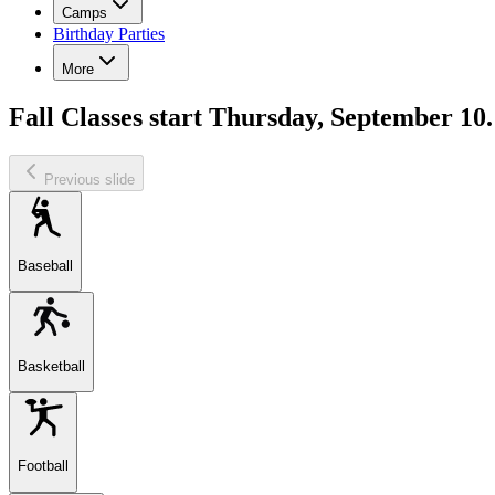
Camps​​​​‌ ‍ ​‍​‍‌‍ ‌ ​‍‌‍‍‌‌‍‌ ‌‍‍‌‌‍ ‍​‍​‍​ ‍‍​‍​‍‌ ​ ‌‍​‌‌‍ ‍‌‍‍‌‌ ‌​‌ ‍‌​‍ ‍‌‍‍‌‌‍ ​‍​‍​‍ ​​‍​‍‌‍‍​‌ ​‍‌‍‌‌‌‍‌‍​‍​‍​ ‍‍​‍​‍‌‍‍​‌ ‌​‌ ‌​‌ ​​‌ ​ ​ ‍‍​‍ ​‍ ‌‍​ ‌‍‍​‌‍‌‌‌‍ ​‌ ​ ‌‍‌‌‌‍​‌‌ ​​‌‍‍‌‌‍‌‌‌ ​‍‌ ​ ​‍ ‍‌ ​ ‌‍​‌‌‍ ‍‌‍‍‌‌ ‌​‌ ‍‌​‍ ‍‌ ​ ‌ ‌​‌ ‌‌‌‍‌​‌‍‍‌‌‍ ​‍ ‌‍‍‌‌‍ ‍‌ ‌​‌‍‌‌‌‍ ‍‌ ‌​​‍ ‌‍‌‌‌‍‌​‌‍‍‌‌ ‌​​‍ ‌‍ ‌‌‍ ‌‍‌​‌‍‌‌​ ‌‌ ​​‌ ​‍‌‍‌‌‌ ​ ‌‍‌‌‌‍ ‍‌ ‌​‌‍​‌‌ ‌​‌‍‍‌‌‍ ‌‍ ‍​ ‍ ‌‍‍‌‌‍‌​​ ‌‌‍​‍​ ‌ ‌‍‌​​ ‌‌​ ​ ​ ​ ‌‍​‍‌‍​‌​‍ ‌‌‍​ ​ ‌‍​ ​‌‌‍‌​​‍ ‌​ ‌​​ ​ ​ ‌‌​ ​‌​‍ ‌‌‍​‍​ ‍‌​ ‍​‌‍‌‍​‍ ‌​ ​‍‌‍​‌‌‍‌‍​ ‌‍‌‍‌‍​ ​​​ ​‌‌‍‌​​ ‌‌​ ‍​‌‍‌‍​ ‌‍​ ‍ ‌ ‌​‌ ‍‌‌ ​​‌‍‌‌​ ‌‌ ‌‍‌‍‌‌‌‍ ‍‌ ‌‌‌‍‌‌​ ‍ ‌ ​​‌‍​‌‌ ‌​‌‍‍​​ ‌‌ ​ ‌ ‌‌‌‍​‍‌​ ‍‌‍​‌‌ ‌‍‌‍‍‌‌‍‌ ‌‍​‌‌ ‌​‌‍‍‌‌‍ ‌‍ ‍​‍ ‍‌‍​ ‌‍ ‌‍ ​‌ ‌‌‌‍ ‌‌‍ ‍‌ ​ ​‍‌‌​ ‌‌‌​​‍‌‌ ‌‍‍ ‌‍‌‌‌ ‍‌​‍‌‌​ ​ ‌​‌​​‍‌‌​ ​ ‌​‌​​‍‌‌​ ​‍​ ​‍​ ​​​ ​‍‌‍‌‌‌‍​ ​ ‌​‌‍‌‍​ ‌‍​ ‌ ‌‍​‌‌‍‌‍​ ‌ ‌‍​‍​‍‌‌​ ​‍​ ​‍​‍‌‌​ ‌‌‌​‌​​‍ ‍‌ ‌​‌‍‍‌‌ ‌​‌‍ ​‌‍‌‌​ ‌‍​‍‌‍​‌‌ ​ ‌‍‌‌‌‌‌‌‌ ​‍‌‍ ​​ ‌‌‍‍​‌ ‌​‌ ‌​‌ ​​‌ ​ ​‍‌‌​ ​ ‌​​‌​‍‌‌​ ​‍‌​‌‍​‍‌‌​ ​‍‌​‌‍‌‍​ ‌‍‍​‌‍‌‌‌‍ ​‌ ​ ‌‍‌‌‌‍​‌‌ ​​‌‍‍‌‌‍‌‌‌ ​‍‌ ​ ​‍ ‍‌ ​ ‌‍​‌‌‍ ‍‌‍‍‌‌ ‌​‌ ‍‌​‍ ‍‌ ​ ‌ ‌​‌ ‌‌‌‍‌​‌‍‍‌‌‍ ​‍‌‍‌‍‍‌‌‍‌​​ ‌‌‍​‍​ ‌ ‌‍‌​​ ‌‌​ ​ ​ ​ ‌‍​‍‌‍​‌​‍ ‌‌‍​ ​ ‌‍​ ​‌‌‍‌​​‍ ‌​ ‌​​ ​ ​ ‌‌​ ​‌​‍ ‌‌‍​‍​ ‍‌​ ‍​‌‍‌‍​‍ ‌​ ​‍‌‍​‌‌‍‌‍​ ‌‍‌‍‌‍​ ​​​ ​‌‌‍‌​​ ‌‌​ ‍​‌‍‌‍​ ‌‍​‍‌‍‌ ‌​‌ ‍‌‌ ​​‌‍‌‌​ ‌‌ ‌‍‌‍‌‌‌‍ ‍‌ ‌‌‌‍‌‌​‍‌‍‌ ​​‌‍​‌‌ ‌​‌‍‍​​ ‌‌ ​ ‌ ‌‌‌‍​‍‌​ ‍‌‍​‌‌ ‌‍‌‍‍‌‌‍‌ ‌‍​‌‌ ‌​‌‍‍‌‌‍ ‌‍ ‍​‍ ‍‌‍​ ‌‍ ‌‍ ​‌ ‌‌‌‍ ‌‌‍ ‍‌ ​ ​‍‌‌​ ‌‌‌​​‍‌‌ ‌‍‍ ‌‍‌‌‌ ‍‌​‍‌‌​ ​ ‌​‌​​‍‌‌​ ​ ‌​‌​​‍‌‌​ ​‍​ ​‍​ ​​​ ​‍‌‍‌‌‌‍​ ​ ‌​‌‍‌‍​ ‌‍​ ‌ ‌‍​‌‌‍‌‍​ ‌ ‌‍​‍​‍‌‌​ ​‍​ ​‍​‍‌‌​ ‌‌‌​‌​​‍ ‍‌ ‌​‌‍‍‌‌ ‌​‌‍ ​‌‍‌‌​‍‌‍‌ ​​‌‍‌‌‌ ​‍‌ ​ ‌ ​​‌‍‌‌‌‍​ ‌ ‌​‌‍‍‌‌ ‌‍‌‍‌‌​ ‌‌ ​​‌ ‌‌‌‍​‍‌‍ ​‌‍‍‌‌ ​ ‌‍‍​‌‍‌‌‌‍‌​​‍​‍‌ ‌
Birthday Parties​​​​‌ ‍ ​‍​‍‌‍ ‌ ​‍‌‍‍‌‌‍‌ ‌‍‍‌‌‍ ‍​‍​‍​ ‍‍​‍​‍‌ ​ ‌‍​‌‌‍ ‍‌‍‍‌‌ ‌​‌ ‍‌​‍ ‍‌‍‍‌‌‍ ​‍​‍​‍ ​​‍​‍‌‍‍​‌ ​‍‌‍‌‌‌‍‌‍​‍​‍​ ‍‍​‍​‍‌‍‍​‌ ‌​‌ ‌​‌ ​​‌ ​ ​ ‍‍​‍ ​‍ ‌‍​ ‌‍‍​‌‍‌‌‌‍ ​‌ ​ ‌‍‌‌‌‍​‌‌ ​​‌‍‍‌‌‍‌‌‌ ​‍‌ ​ ​‍ ‍‌ ​ ‌‍​‌‌‍ ‍‌‍‍‌‌ ‌​‌ ‍‌​‍ ‍‌ ​ ‌ ‌​‌ ‌‌‌‍‌​‌‍‍‌‌‍ ​‍ ‌‍‍‌‌‍ ‍‌ ‌​‌‍‌‌‌‍ ‍‌ ‌​​‍ ‌‍‌‌‌‍‌​‌‍‍‌‌ ‌​​‍ ‌‍ ‌‌‍ ‌‍‌​‌‍‌‌​ ‌‌ ​​‌ ​‍‌‍‌‌‌ ​ ‌‍‌‌‌‍ ‍‌ ‌​‌‍​‌‌ ‌​‌‍‍‌‌‍ ‌‍ ‍​ ‍ ‌‍‍‌‌‍‌​​ ‌‌‍​‍​ ‌ ‌‍‌​​ ‌‌​ ​ ​ ​ ‌‍​‍‌‍​‌​‍ ‌‌‍​ ​ ‌‍​ ​‌‌‍‌​​‍ ‌​ ‌​​ ​ ​ ‌‌​ ​‌​‍ ‌‌‍​‍​ ‍‌​ ‍​‌‍‌‍​‍ ‌​ ​‍‌‍​‌‌‍‌‍​ ‌‍‌‍‌‍​ ​​​ ​‌‌‍‌​​ ‌‌​ ‍​‌‍‌‍​ ‌‍​ ‍ ‌ ‌​‌ ‍‌‌ ​​‌‍‌‌​ ‌‌ ‌‍‌‍‌‌‌‍ ‍‌ ‌‌‌‍‌‌​ ‍ ‌ ​​‌‍​‌‌ ‌​‌‍‍​​ ‌‌ ​ ‌ ‌‌‌‍​‍‌​ ‍‌‍​‌‌ ‌‍‌‍‍‌‌‍‌ ‌‍​‌‌ ‌​‌‍‍‌‌‍ ‌‍ ‍​‍ ‍‌‍​ ‌‍ ‌‍ ​‌ ‌‌‌‍ ‌‌‍ ‍‌ ​ ​‍‌‌​ ‌‌‌​​‍‌‌ ‌‍‍ ‌‍‌‌‌ ‍‌​‍‌‌​ ​ ‌​‌​​‍‌‌​ ​ ‌​‌​​‍‌‌​ ​‍​ ​‍​ ‍‌‌‍‌​​ ​ ​ ‍​​ ‍‌​ ‌‌​ ‍​‌‍​‌​ ‌‍‌‍​‌​ ‌‍​ ​‍​‍‌‌​ ​‍​ ​‍​‍‌‌​ ‌‌‌​‌​​‍ ‍‌‍ ​‌‍‍‌‌‍ ‍‌‍‍ ‌ ​ ​‍‌‌​ ‌‌‌​​‍‌‌ ‌‍‍ ‌‍‌‌‌ ‍‌​‍‌‌​ ​ ‌​‌​​‍‌‌​ ​ ‌​‌​​‍‌‌​ ​‍​ ​‍​ ‍​​ ​​‌‍​ ​ ‍​‌‍‌‌‌‍‌‍​ ‌‍​ ​‍‌‍​ ‌‍​‌‌‍​‍​ ‌‍​‍‌‌​ ​‍​ ​‍​‍‌‌​ ‌‌‌​‌​​‍ ‍‌ ‌​‌‍‍‌‌ ‌​‌‍ ​‌‍‌‌​ ‌‍​‍‌‍​‌‌ ​ ‌‍‌‌‌‌‌‌‌ ​‍‌‍ ​​ ‌‌‍‍​‌ ‌​‌ ‌​‌ ​​‌ ​ ​‍‌‌​ ​ ‌​​‌​‍‌‌​ ​‍‌​‌‍​‍‌‌​ ​‍‌​‌‍‌‍​ ‌‍‍​‌‍‌‌‌‍ ​‌ ​ ‌‍‌‌‌‍​‌‌ ​​‌‍‍‌‌‍‌‌‌ ​‍‌ ​ ​‍ ‍‌ ​ ‌‍​‌‌‍ ‍‌‍‍‌‌ ‌​‌ ‍‌​‍ ‍‌ ​ ‌ ‌​‌ ‌‌‌‍‌​‌‍‍‌‌‍ ​‍‌‍‌‍‍‌‌‍‌​​ ‌‌‍​‍​ ‌ ‌‍‌​​ ‌‌​ ​ ​ ​ ‌‍​‍‌‍​‌​‍ ‌‌‍​ ​ ‌‍​ ​‌‌‍‌​​‍ ‌​ ‌​​ ​ ​ ‌‌​ ​‌​‍ ‌‌‍​‍​ ‍‌​ ‍​‌‍‌‍​‍ ‌​ ​‍‌‍​‌‌‍‌‍​ ‌‍‌‍‌‍​ ​​​ ​‌‌‍‌​​ ‌‌​ ‍​‌‍‌‍​ ‌‍​‍‌‍‌ ‌​‌ ‍‌‌ ​​‌‍‌‌​ ‌‌ ‌‍‌‍‌‌‌‍ ‍‌ ‌‌‌‍‌‌​‍‌‍‌ ​​‌‍​‌‌ ‌​‌‍‍​​ ‌‌ ​ ‌ ‌‌‌‍​‍‌​ ‍‌‍​‌‌ ‌‍‌‍‍‌‌‍‌ ‌‍​‌‌ ‌​‌‍‍‌‌‍ ‌‍ ‍​‍ ‍‌‍​ ‌‍ ‌‍ ​‌ ‌‌‌‍ ‌‌‍ ‍‌ ​ ​‍‌‌​ ‌‌‌​​‍‌‌ ‌‍‍ ‌‍‌‌‌ ‍‌​‍‌‌​ ​ ‌​‌​​‍‌‌​ ​ ‌​‌​​‍‌‌​ ​‍​ ​‍​ ‍‌‌‍‌​​ ​ ​ ‍​​ ‍‌​ ‌‌​ ‍​‌‍​‌​ ‌‍‌‍​‌​ ‌‍​ ​‍​‍‌‌​ ​‍​ ​‍​‍‌‌​ ‌‌‌​‌​​‍ ‍‌‍ ​‌‍‍‌‌‍ ‍‌‍‍ ‌ ​ ​‍‌‌​ ‌‌‌​​‍‌‌ ‌‍‍ ‌‍‌‌‌ ‍‌​‍‌‌​ ​ ‌​‌​​‍‌‌​ ​ ‌​‌​​‍‌‌​ ​‍​ ​‍​ ‍​​ ​​‌‍​ ​ ‍​‌‍‌‌‌‍‌‍​ ‌‍​ ​‍‌‍​ ‌‍​‌‌‍​‍​ ‌‍​‍‌‌​ ​‍​ ​‍​‍‌‌​ ‌‌‌​‌​​‍ ‍‌ ‌​‌‍‍‌‌ ‌​‌‍ ​‌‍‌‌​‍‌‍‌ ​​‌‍‌‌‌ ​‍‌ ​ ‌ ​​‌‍‌‌‌‍​ ‌ ‌​‌‍‍‌‌ ‌‍‌‍‌‌​ ‌‌ ​​‌ ‌‌‌‍​‍‌‍ ​‌‍‍‌‌ ​ ‌‍‍​‌‍‌‌‌‍‌​​‍​‍‌ ‌
More
Fall Classes start Thursday, September 10. Save your spot now.​​​​‌ ‍ ​‍​‍‌‍ ‌ ​‍‌‍‍‌‌‍‌ ‌‍‍‌‌‍ ‍​‍​‍​ ‍‍​‍​‍‌ ​ ‌‍​‌‌‍ ‍‌‍‍‌‌ ‌​‌ ‍‌​‍ ‍‌‍‍‌‌‍ ​‍​‍​‍ ​​‍​‍‌‍‍​‌ ​‍‌‍‌‌‌‍‌‍​‍​‍​ ‍‍​‍​‍‌‍‍​‌ ‌​‌ ‌​‌ ​​‌ ​ ​ ‍‍​‍ ​‍ ‌‍​ ‌‍‍​‌‍‌‌‌‍ ​‌ ​ ‌‍‌‌‌‍​‌‌ ​​‌‍‍‌‌‍‌‌‌ ​‍‌ ​ ​‍ ‍‌ ​ ‌‍​‌‌‍ ‍‌‍‍‌‌ ‌​‌ ‍‌​‍ ‍‌ ​ ‌ ‌​‌ ‌‌‌‍‌​‌‍‍‌‌‍ ​‍ ‌‍‍‌‌‍ ‍‌ ‌​‌‍‌‌‌‍ ‍‌ ‌​​‍ ‌‍‌‌‌‍‌​‌‍‍‌‌ ‌​​‍ ‌‍ ‌‌‍ ‌‍‌​‌‍‌‌​ ‌‌ ​​‌ ​‍‌‍‌‌‌ ​ ‌‍‌‌‌‍ ‍‌ ‌​‌‍​‌‌ ‌​‌‍‍‌‌‍ ‌‍ ‍​ ‍ ‌‍‍‌‌‍‌​​ ‌‌‍​‌​ ‌​​ ‌‍‌‍​ ‌‍​‍​ ‍​‌‍​‌‌‍​‍​‍ ‌‌‍​ ​ ‌‍​ ‌​​ ​‍​‍ ‌​ ‌​​ ‍​​ ​ ​ ​‌​‍ ‌‌‍​‌​ ​​​ ‌ ‌‍​‍​‍ ‌‌‍​‍​ ‌‍​ ‌​​ ‍‌​ ‌‍​ ‌​‌‍​‌​ ‌​‌‍‌‌​ ​‌​ ​ ​ ‌‌​ ‍ ‌ ‌​‌ ‍‌‌ ​​‌‍‌‌​ ‌‌ ​​‌ ​‍‌‍ ‌‍ ‌‌‍ ‌ ‌​‌‍‍‌‌‍ ‌‍ ‍​ ‍ ‌ ​​‌‍​‌‌ ‌​‌‍‍​​ ‌‌ ‌​‌‍‍‌‌ ‌​‌‍ ​‌‍‌‌​ ‌‍​‍‌‍​‌‌ ​ ‌‍‌‌‌‌‌‌‌ ​‍‌‍ ​​ ‌‌‍‍​‌ ‌​‌ ‌​‌ ​​‌ ​ ​‍‌‌​ ​ ‌​​‌​‍‌‌​ ​‍‌​‌‍​‍‌‌​ ​‍‌​‌‍‌‍​ ‌‍‍​‌‍‌‌‌‍ ​‌ ​ ‌‍‌‌‌‍​‌‌ ​​‌‍‍‌‌‍‌‌‌ ​‍‌ ​ ​‍ ‍‌ ​ ‌‍​‌
Previous slide
Baseball
Basketball
Football