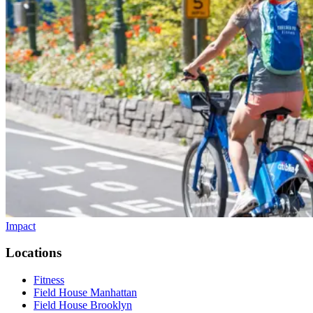
Impact​​​​‌ ‍ ​‍​‍‌‍ ‌ ​‍‌‍‍‌‌‍‌ ‌‍‍‌‌‍ ‍​‍​‍​ ‍‍​‍​‍‌ ​ ‌‍​‌‌‍ ‍‌‍‍‌‌ ‌​‌ ‍‌​‍ ‍‌‍‍‌‌‍ ​‍​‍​‍ ​​‍​‍‌‍‍​‌ ​‍‌‍‌‌‌‍‌‍​‍​‍​ ‍‍​‍​‍‌‍‍​‌ ‌​‌ ‌​‌ ​​‌ ​ ​ ‍‍​‍ ​‍ ‌‍​ ‌‍‍​‌‍‌‌‌‍ ​‌ ​ ‌‍‌‌‌‍​‌‌ ​​‌‍‍‌‌‍‌‌‌ ​‍‌ ​ ​‍ ‍‌ ​ ‌‍​‌‌‍ ‍‌‍‍‌‌ ‌​‌ ‍‌​‍ ‍‌ ​ ‌ ‌​‌ ‌‌‌‍‌​‌‍‍‌‌‍ ​‍ ‌‍‍‌‌‍ ‍‌ ‌​‌‍‌‌‌‍ ‍‌ ‌​​‍ ‌‍‌‌‌‍‌​‌‍‍‌‌ ‌​​‍ ‌‍ ‌‌‍ ‌‍‌​‌‍‌‌​ ‌‌ ​​‌ ​‍‌‍‌‌‌ ​ ‌‍‌‌‌‍ ‍‌ ‌​‌‍​‌‌ ‌​‌‍‍‌‌‍ ‌‍ ‍​ ‍ ‌‍‍‌‌‍‌​​ ‌‌‍‍​‌‍ ‌‍ ‌‌‍‌‌‌‌​​‌‍​‌‌‍‌ ‌‍‌‌​ ‍ ‌ ‌​‌ ‍‌‌ ​​‌‍‌‌​ ‌‌‍‍​‌‍ ‌‍ ‌‌‍‌‌‌‌​​‌‍​‌‌‍‌ ‌‍‌‌​ ‍ ‌ ​​‌‍​‌‌ ‌​‌‍‍​​ ‌‌ ​​‌‍​‌‌‍‌ ‌‍‌‌‌​​‍‌ ‌‌‌‍‍‌‌‍ ​‌‍‌​‌‍‌‌‌ ​‍​‍‌‌​ ‌‌‌​​‍‌‌ ‌‍‍ ‌‍‌‌‌ ‍‌​‍‌‌​ ​ ‌​‌​​‍‌‌​ ​ ‌​‌​​‍‌‌​ ​‍​ ​‍​ ‌​‌‍‌‌​ ‌‌​ ​‌‌‍​ ​ ‍‌‌‍​‍​ ‍​‌‍​‌​ ‌ ‌‍​‌​ ‌ ​‍‌‌​ ​‍​ ​‍​‍‌‌​ ‌‌‌​‌​​‍ ‍‌‍​ ‌‍​‌‌ ​‍‌‍‌​‌ ​ ​‍‌‌​ ‌‌‌​​‍‌‌ ‌‍‍ ‌‍‌‌‌ ‍‌​‍‌‌​ ​ ‌​‌​​‍‌‌​ ​ ‌​‌​​‍‌‌​ ​‍​ ​‍​ ‌‌​ ‌​​ ​‍​ ‍​​ ​‌‌‍‌​‌‍​‌​ ‌ ‌‍‌‍‌‍‌‍​ ‍‌​ ‍​​‍‌‌​ ​‍​ ​‍​‍‌‌​ ‌‌‌​‌​​‍ ‍‌ ‌​‌‍‍‌‌ ‌​‌‍ ​‌‍‌‌​ ‌‍​‍‌‍​‌‌ ​ ‌‍‌‌‌‌‌‌‌ ​‍‌‍ ​​ ‌‌‍‍​‌ ‌​‌ ‌​‌ ​​‌ ​ ​‍‌‌​ ​ ‌​​‌​‍‌‌​ ​‍‌​‌‍​‍‌‌​ ​‍‌​‌‍‌‍​ ‌‍‍​‌‍‌‌‌‍ ​‌ ​ ‌‍‌‌‌‍​‌‌ ​​‌‍‍‌‌‍‌‌‌ ​‍‌ ​ ​‍ ‍‌ ​ ‌‍​‌‌‍ ‍‌‍‍‌‌ ‌​‌ ‍‌​‍ ‍‌ ​ ‌ ‌​‌ ‌‌‌‍‌​‌‍‍‌‌‍ ​‍‌‍‌‍‍‌‌‍‌​​ ‌‌‍‍​‌‍ ‌‍ ‌‌‍‌‌‌‌​​‌‍​‌‌‍‌ ‌‍‌‌​‍‌‍‌ ‌​‌ ‍‌‌ ​​‌‍‌‌​ ‌‌‍‍​‌‍ ‌‍ ‌‌‍‌‌‌‌​​‌‍​‌‌‍‌ ‌‍‌‌​‍‌‍‌ ​​‌‍​‌‌ ‌​‌‍‍​​ ‌‌ ​​‌‍​‌‌‍‌ ‌‍‌‌‌​​‍‌ ‌‌‌‍‍‌‌‍ ​‌‍‌​‌‍‌‌‌ ​‍​‍‌‌​ ‌‌‌​​‍‌‌ ‌‍‍ ‌‍‌‌‌ ‍‌​‍‌‌​ ​ ‌​‌​​‍‌‌​ ​ ‌​‌​​‍‌‌​ ​‍​ ​‍​ ‌​‌‍‌‌​ ‌‌​ ​‌‌‍​ ​ ‍‌‌‍​‍​ ‍​‌‍​‌​ ‌ ‌‍​‌​ ‌ ​‍‌‌​ ​‍​ ​‍​‍‌‌​ ‌‌‌​‌​​‍ ‍‌‍​ ‌‍​‌‌ ​‍‌‍‌​‌ ​ ​‍‌‌​ ‌‌‌​​‍‌‌ ‌‍‍ ‌‍‌‌‌ ‍‌​‍‌‌​ ​ ‌​‌​​‍‌‌​ ​ ‌​‌​​‍‌‌​ ​‍​ ​‍​ ‌‌​ ‌​​ ​‍​ ‍​​ ​‌‌‍‌​‌‍​‌​ ‌ ‌‍‌‍‌‍‌‍​ ‍‌​ ‍​​‍‌‌​ ​‍​ ​‍​‍‌‌​ ‌‌‌​‌​​‍ ‍‌ ‌​‌‍‍‌‌ ‌​‌‍ ​‌‍‌‌​‍‌‍‌ ​​‌‍‌‌‌ ​‍‌ ​ ‌ ​​‌‍‌‌‌‍​ ‌ ‌​‌‍‍‌‌ ‌‍‌‍‌‌​ ‌‌ ​​‌ ‌‌‌‍​‍‌‍ ​‌‍‍‌‌ ​ ‌‍‍​‌‍‌‌‌‍‌​​‍​‍‌ ‌
Locations​​​​‌ ‍ ​‍​‍‌‍ ‌ ​‍‌‍‍‌‌‍‌ ‌‍‍‌‌‍ ‍​‍​‍​ ‍‍​‍​‍‌ ​ ‌‍​‌‌‍ ‍‌‍‍‌‌ ‌​‌ ‍‌​‍ ‍‌‍‍‌‌‍ ​‍​‍​‍ ​​‍​‍‌‍‍​‌ ​‍‌‍‌‌‌‍‌‍​‍​‍​ ‍‍​‍​‍‌‍‍​‌ ‌​‌ ‌​‌ ​​‌ ​ ​ ‍‍​‍ ​‍ ‌‍​ ‌‍‍​‌‍‌‌‌‍ ​‌ ​ ‌‍‌‌‌‍​‌‌ ​​‌‍‍‌‌‍‌‌‌ ​‍‌ ​ ​‍ ‍‌ ​ ‌‍​‌‌‍ ‍‌‍‍‌‌ ‌​‌ ‍‌​‍ ‍‌ ​ ‌ ‌​‌ ‌‌‌‍‌​‌‍‍‌‌‍ ​‍ ‌‍‍‌‌‍ ‍‌ ‌​‌‍‌‌‌‍ ‍‌ ‌​​‍ ‌‍‌‌‌‍‌​‌‍‍‌‌ ‌​​‍ ‌‍ ‌‌‍ ‌‍‌​‌‍‌‌​ ‌‌ ​​‌ ​‍‌‍‌‌‌ ​ ‌‍‌‌‌‍ ‍‌ ‌​‌‍​‌‌ ‌​‌‍‍‌‌‍ ‌‍ ‍​ ‍ ‌‍‍‌‌‍‌​​ ‌‌‍‌‍‌‍ ‌‍ ‌ ‌​‌‍‌‌‌ ​‍​ ‍ ‌ ‌​‌ ‍‌‌ ​​‌‍‌‌​ ‌‌‍‌‍‌‍ ‌‍ ‌ ‌​‌‍‌‌‌ ​‍​ ‍ ‌ ​​‌‍​‌‌ ‌​‌‍‍​​ ‌‌‍​ ‌‍ ‌‍ ​‌ ‌‌‌‍ ‌‌‍ ‍‌ ​ ​‍‌‌​ ‌‌‌​​‍‌‌ ‌‍‍ ‌‍‌‌‌ ‍‌​‍‌‌​ ​ ‌​‌​​‍‌‌​ ​ ‌​‌​​‍‌‌​ ​‍​ ​‍‌‍‌‌‌‍​‍​ ​‍​ ‍​‌‍​ ​ ‌‌‌‍​ ‌‍​ ‌‍‌‌‌‍​‍‌‍​‌​ ​‌​‍‌‌​ ​‍​ ​‍​‍‌‌​ ‌‌‌​‌​​‍ ‍‌ ‌​‌‍‍‌‌ ‌​‌‍ ​‌‍‌‌​ ‌‍​‍‌‍​‌‌ ​ ‌‍‌‌‌‌‌‌‌ ​‍‌‍ ​​ ‌‌‍‍​‌ ‌​‌ ‌​‌ ​​‌ ​ ​‍‌‌​ ​ ‌​​‌​‍‌‌​ ​‍‌​‌‍​‍‌‌​ ​‍‌​‌‍‌‍​ ‌‍‍​‌‍‌‌‌‍ ​‌ ​ ‌‍‌‌‌‍​‌‌ ​​‌‍‍‌‌‍‌‌‌ ​‍‌ ​ ​‍ ‍‌ ​ ‌‍​‌‌‍ ‍‌‍‍‌‌ ‌​‌ ‍‌​‍ ‍‌ ​ ‌ ‌​‌ ‌‌‌‍‌​‌‍‍‌‌‍ ​‍‌‍‌‍‍‌‌‍‌​​ ‌‌‍‌‍‌‍ ‌‍ ‌ ‌​‌‍‌‌‌ ​‍​‍‌‍‌ ‌​‌ ‍‌‌ ​​‌‍‌‌​ ‌‌‍‌‍‌‍ ‌‍ ‌ ‌​‌‍‌‌‌ ​‍​‍‌‍‌ ​​‌‍​‌‌ ‌​‌‍‍​​ ‌‌‍​ ‌‍ ‌‍ ​‌ ‌‌‌‍ ‌‌‍ ‍‌ ​ ​‍‌‌​ ‌‌‌​​‍‌‌ ‌‍‍ ‌‍‌‌‌ ‍‌​‍‌‌​ ​ ‌​‌​​‍‌‌​ ​ ‌​‌​​‍‌‌​ ​‍​ ​‍‌‍‌‌‌‍​‍​ ​‍​ ‍​‌‍​ ​ ‌‌‌‍​ ‌‍​ ‌‍‌‌‌‍​‍‌‍​‌​ ​‌​‍‌‌​ ​‍​ ​‍​‍‌‌​ ‌‌‌​‌​​‍ ‍‌ ‌​‌‍‍‌‌ ‌​‌‍ ​‌‍‌‌​‍‌‍‌ ​​‌‍‌‌‌ ​‍‌ ​ ‌ ​​‌‍‌‌‌‍​ ‌ ‌​‌‍‍‌‌ ‌‍‌‍‌‌​ ‌‌ ​​‌ ‌‌‌‍​‍‌‍ ​‌‍‍‌‌ ​ ‌‍‍​‌‍‌‌‌‍‌​​‍​‍‌ ‌
Fitness​​​​‌ ‍ ​‍​‍‌‍ ‌ ​‍‌‍‍‌‌‍‌ ‌‍‍‌‌‍ ‍​‍​‍​ ‍‍​‍​‍‌ ​ ‌‍​‌‌‍ ‍‌‍‍‌‌ ‌​‌ ‍‌​‍ ‍‌‍‍‌‌‍ ​‍​‍​‍ ​​‍​‍‌‍‍​‌ ​‍‌‍‌‌‌‍‌‍​‍​‍​ ‍‍​‍​‍‌‍‍​‌ ‌​‌ ‌​‌ ​​‌ ​ ​ ‍‍​‍ ​‍ ‌‍​ ‌‍‍​‌‍‌‌‌‍ ​‌ ​ ‌‍‌‌‌‍​‌‌ ​​‌‍‍‌‌‍‌‌‌ ​‍‌ ​ ​‍ ‍‌ ​ ‌‍​‌‌‍ ‍‌‍‍‌‌ ‌​‌ ‍‌​‍ ‍‌ ​ ‌ ‌​‌ ‌‌‌‍‌​‌‍‍‌‌‍ ​‍ ‌‍‍‌‌‍ ‍‌ ‌​‌‍‌‌‌‍ ‍‌ ‌​​‍ ‌‍‌‌‌‍‌​‌‍‍‌‌ ‌​​‍ ‌‍ ‌‌‍ ‌‍‌​‌‍‌‌​ ‌‌ ​​‌ ​‍‌‍‌‌‌ ​ ‌‍‌‌‌‍ ‍‌ ‌​‌‍​‌‌ ‌​‌‍‍‌‌‍ ‌‍ ‍​ ‍ ‌‍‍‌‌‍‌​​ ‌‌‍‌‍‌‍ ‌‍ ‌ ‌​‌‍‌‌‌ ​‍​ ‍ ‌ ‌​‌ ‍‌‌ ​​‌‍‌‌​ ‌‌‍‌‍‌‍ ‌‍ ‌ ‌​‌‍‌‌‌ ​‍​ ‍ ‌ ​​‌‍​‌‌ ‌​‌‍‍​​ ‌‌‍​ ‌‍ ‌‍ ​‌ ‌‌‌‍ ‌‌‍ ‍‌ ​ ​‍‌‌​ ‌‌‌​​‍‌‌ ‌‍‍ ‌‍‌‌‌ ‍‌​‍‌‌​ ​ ‌​‌​​‍‌‌​ ​ ‌​‌​​‍‌‌​ ​‍​ ​‍‌‍‌‌‌‍​‍​ ​‍​ ‍​‌‍​ ​ ‌‌‌‍​ ‌‍​ ‌‍‌‌‌‍​‍‌‍​‌​ ​‌​‍‌‌​ ​‍​ ​‍​‍‌‌​ ‌‌‌​‌​​‍ ‍‌‍ ​‌‍‍‌‌‍ ‍‌‍‍ ‌ ​ ​‍‌‌​ ‌‌‌​​‍‌‌ ‌‍‍ ‌‍‌‌‌ ‍‌​‍‌‌​ ​ ‌​‌​​‍‌‌​ ​ ‌​‌​​‍‌‌​ ​‍​ ​‍​ ​‍​ ​ ​ ​ ‌‍​ ‌‍‌‌​ ‍​​ ‌‍​ ​‌​ ‌​‌‍​‌‌‍​ ​ ‍‌​‍‌‌​ ​‍​ ​‍​‍‌‌​ ‌‌‌​‌​​‍ ‍‌‍ ‍‌‍​‌‌‍ ‌‌‍‌‌​ ‌‍​‍‌‍​‌‌ ​ ‌‍‌‌‌‌‌‌‌ ​‍‌‍ ​​ ‌‌‍‍​‌ ‌​‌ ‌​‌ ​​‌ ​ ​‍‌‌​ ​ ‌​​‌​‍‌‌​ ​‍‌​‌‍​‍‌‌​ ​‍‌​‌‍‌‍​ ‌‍‍​‌‍‌‌‌‍ ​‌ ​ ‌‍‌‌‌‍​‌‌ ​​‌‍‍‌‌‍‌‌‌ ​‍‌ ​ ​‍ ‍‌ ​ ‌‍​‌‌‍ ‍‌‍‍‌‌ ‌​‌ ‍‌​‍ ‍‌ ​ ‌ ‌​‌ ‌‌‌‍‌​‌‍‍‌‌‍ ​‍‌‍‌‍‍‌‌‍‌​​ ‌‌‍‌‍‌‍ ‌‍ ‌ ‌​‌‍‌‌‌ ​‍​‍‌‍‌ ‌​‌ ‍‌‌ ​​‌‍‌‌​ ‌‌‍‌‍‌‍ ‌‍ ‌ ‌​‌‍‌‌‌ ​‍​‍‌‍‌ ​​‌‍​‌‌ ‌​‌‍‍​​ ‌‌‍​ ‌‍ ‌‍ ​‌ ‌‌‌‍ ‌‌‍ ‍‌ ​ ​‍‌‌​ ‌‌‌​​‍‌‌ ‌‍‍ ‌‍‌‌‌ ‍‌​‍‌‌​ ​ ‌​‌​​‍‌‌​ ​ ‌​‌​​‍‌‌​ ​‍​ ​‍‌‍‌‌‌‍​‍​ ​‍​ ‍​‌‍​ ​ ‌‌‌‍​ ‌‍​ ‌‍‌‌‌‍​‍‌‍​‌​ ​‌​‍‌‌​ ​‍​ ​‍​‍‌‌​ ‌‌‌​‌​​‍ ‍‌‍ ​‌‍‍‌‌‍ ‍‌‍‍ ‌ ​ ​‍‌‌​ ‌‌‌​​‍‌‌ ‌‍‍ ‌‍‌‌‌ ‍‌​‍‌‌​ ​ ‌​‌​​‍‌‌​ ​ ‌​‌​​‍‌‌​ ​‍​ ​‍​ ​‍​ ​ ​ ​ ‌‍​ ‌‍‌‌​ ‍​​ ‌‍​ ​‌​ ‌​‌‍​‌‌‍​ ​ ‍‌​‍‌‌​ ​‍​ ​‍​‍‌‌​ ‌‌‌​‌​​‍ ‍‌‍ ‍‌‍​‌‌‍ ‌‌‍‌‌​‍‌‍‌ ​​‌‍‌‌‌ ​‍‌ ​ ‌ ​​‌‍‌‌‌‍​ ‌ ‌​‌‍‍‌‌ ‌‍‌‍‌‌​ ‌‌ ​​‌ ‌‌‌‍​‍‌‍ ​‌‍‍‌‌ ​ ‌‍‍​‌‍‌‌‌‍‌​​‍​‍‌ ‌
Field House Manhattan​​​​‌ ‍ ​‍​‍‌‍ ‌ ​‍‌‍‍‌‌‍‌ ‌‍‍‌‌‍ ‍​‍​‍​ ‍‍​‍​‍‌ ​ ‌‍​‌‌‍ ‍‌‍‍‌‌ ‌​‌ ‍‌​‍ ‍‌‍‍‌‌‍ ​‍​‍​‍ ​​‍​‍‌‍‍​‌ ​‍‌‍‌‌‌‍‌‍​‍​‍​ ‍‍​‍​‍‌‍‍​‌ ‌​‌ ‌​‌ ​​‌ ​ ​ ‍‍​‍ ​‍ ‌‍​ ‌‍‍​‌‍‌‌‌‍ ​‌ ​ ‌‍‌‌‌‍​‌‌ ​​‌‍‍‌‌‍‌‌‌ ​‍‌ ​ ​‍ ‍‌ ​ ‌‍​‌‌‍ ‍‌‍‍‌‌ ‌​‌ ‍‌​‍ ‍‌ ​ ‌ ‌​‌ ‌‌‌‍‌​‌‍‍‌‌‍ ​‍ ‌‍‍‌‌‍ ‍‌ ‌​‌‍‌‌‌‍ ‍‌ ‌​​‍ ‌‍‌‌‌‍‌​‌‍‍‌‌ ‌​​‍ ‌‍ ‌‌‍ ‌‍‌​‌‍‌‌​ ‌‌ ​​‌ ​‍‌‍‌‌‌ ​ ‌‍‌‌‌‍ ‍‌ ‌​‌‍​‌‌ ‌​‌‍‍‌‌‍ ‌‍ ‍​ ‍ ‌‍‍‌‌‍‌​​ ‌‌‍‌‍‌‍ ‌‍ ‌ ‌​‌‍‌‌‌ ​‍​ ‍ ‌ ‌​‌ ‍‌‌ ​​‌‍‌‌​ ‌‌‍‌‍‌‍ ‌‍ ‌ ‌​‌‍‌‌‌ ​‍​ ‍ ‌ ​​‌‍​‌‌ ‌​‌‍‍​​ ‌‌‍​ ‌‍ ‌‍ ​‌ ‌‌‌‍ ‌‌‍ ‍‌ ​ ​‍‌‌​ ‌‌‌​​‍‌‌ ‌‍‍ ‌‍‌‌‌ ‍‌​‍‌‌​ ​ ‌​‌​​‍‌‌​ ​ ‌​‌​​‍‌‌​ ​‍​ ​‍‌‍‌‌‌‍​‍​ ​‍​ ‍​‌‍​ ​ ‌‌‌‍​ ‌‍​ ‌‍‌‌‌‍​‍‌‍​‌​ ​‌​‍‌‌​ ​‍​ ​‍​‍‌‌​ ‌‌‌​‌​​‍ ‍‌‍ ​‌‍‍‌‌‍ ‍‌‍‍ ‌ ​ ​‍‌‌​ ‌‌‌​​‍‌‌ ‌‍‍ ‌‍‌‌‌ ‍‌​‍‌‌​ ​ ‌​‌​​‍‌‌​ ​ ‌​‌​​‍‌‌​ ​‍​ ​‍​ ​‌​ ​ ​ ​‌‌‍​‍​ ​​​ ​‌‌‍​‌​ ‌ ​ ​‍​ ​‍​ ‌‍​ ‌​​‍‌‌​ ​‍​ ​‍​‍‌‌​ ‌‌‌​‌​​‍ ‍‌‍ ‍‌‍​‌‌‍ ‌‌‍‌‌​ ‌‍​‍‌‍​‌‌ ​ ‌‍‌‌‌‌‌‌‌ ​‍‌‍ ​​ ‌‌‍‍​‌ ‌​‌ ‌​‌ ​​‌ ​ ​‍‌‌​ ​ ‌​​‌​‍‌‌​ ​‍‌​‌‍​‍‌‌​ ​‍‌​‌‍‌‍​ ‌‍‍​‌‍‌‌‌‍ ​‌ ​ ‌‍‌‌‌‍​‌‌ ​​‌‍‍‌‌‍‌‌‌ ​‍‌ ​ ​‍ ‍‌ ​ ‌‍​‌‌‍ ‍‌‍‍‌‌ ‌​‌ ‍‌​‍ ‍‌ ​ ‌ ‌​‌ ‌‌‌‍‌​‌‍‍‌‌‍ ​‍‌‍‌‍‍‌‌‍‌​​ ‌‌‍‌‍‌‍ ‌‍ ‌ ‌​‌‍‌‌‌ ​‍​‍‌‍‌ ‌​‌ ‍‌‌ ​​‌‍‌‌​ ‌‌‍‌‍‌‍ ‌‍ ‌ ‌​‌‍‌‌‌ ​‍​‍‌‍‌ ​​‌‍​‌‌ ‌​‌‍‍​​ ‌‌‍​ ‌‍ ‌‍ ​‌ ‌‌‌‍ ‌‌‍ ‍‌ ​ ​‍‌‌​ ‌‌‌​​‍‌‌ ‌‍‍ ‌‍‌‌‌ ‍‌​‍‌‌​ ​ ‌​‌​​‍‌‌​ ​ ‌​‌​​‍‌‌​ ​‍​ ​‍‌‍‌‌‌‍​‍​ ​‍​ ‍​‌‍​ ​ ‌‌‌‍​ ‌‍​ ‌‍‌‌‌‍​‍‌‍​‌​ ​‌​‍‌‌​ ​‍​ ​‍​‍‌‌​ ‌‌‌​‌​​‍ ‍‌‍ ​‌‍‍‌‌‍ ‍‌‍‍ ‌ ​ ​‍‌‌​ ‌‌‌​​‍‌‌ ‌‍‍ ‌‍‌‌‌ ‍‌​‍‌‌​ ​ ‌​‌​​‍‌‌​ ​ ‌​‌​​‍‌‌​ ​‍​ ​‍​ ​‌​ ​ ​ ​‌‌‍​‍​ ​​​ ​‌‌‍​‌​ ‌ ​ ​‍​ ​‍​ ‌‍​ ‌​​‍‌‌​ ​‍​ ​‍​‍‌‌​ ‌‌‌​‌​​‍ ‍‌‍ ‍‌‍​‌‌‍ ‌‌‍‌‌​‍‌‍‌ ​​‌‍‌‌‌ ​‍‌ ​ ‌ ​​‌‍‌‌‌‍​ ‌ ‌​‌‍‍‌‌ ‌‍‌‍‌‌​ ‌‌ ​​‌ ‌‌‌‍​‍‌‍ ​‌‍‍‌‌ ​ ‌‍‍​‌‍‌‌‌‍‌​​‍​‍‌ ‌
Field House Brooklyn​​​​‌ ‍ ​‍​‍‌‍ ‌ ​‍‌‍‍‌‌‍‌ ‌‍‍‌‌‍ ‍​‍​‍​ ‍‍​‍​‍‌ ​ ‌‍​‌‌‍ ‍‌‍‍‌‌ ‌​‌ ‍‌​‍ ‍‌‍‍‌‌‍ ​‍​‍​‍ ​​‍​‍‌‍‍​‌ ​‍‌‍‌‌‌‍‌‍​‍​‍​ ‍‍​‍​‍‌‍‍​‌ ‌​‌ ‌​‌ ​​‌ ​ ​ ‍‍​‍ ​‍ ‌‍​ ‌‍‍​‌‍‌‌‌‍ ​‌ ​ ‌‍‌‌‌‍​‌‌ ​​‌‍‍‌‌‍‌‌‌ ​‍‌ ​ ​‍ ‍‌ ​ ‌‍​‌‌‍ ‍‌‍‍‌‌ ‌​‌ ‍‌​‍ ‍‌ ​ ‌ ‌​‌ ‌‌‌‍‌​‌‍‍‌‌‍ ​‍ ‌‍‍‌‌‍ ‍‌ ‌​‌‍‌‌‌‍ ‍‌ ‌​​‍ ‌‍‌‌‌‍‌​‌‍‍‌‌ ‌​​‍ ‌‍ ‌‌‍ ‌‍‌​‌‍‌‌​ ‌‌ ​​‌ ​‍‌‍‌‌‌ ​ ‌‍‌‌‌‍ ‍‌ ‌​‌‍​‌‌ ‌​‌‍‍‌‌‍ ‌‍ ‍​ ‍ ‌‍‍‌‌‍‌​​ ‌‌‍‌‍‌‍ ‌‍ ‌ ‌​‌‍‌‌‌ ​‍​ ‍ ‌ ‌​‌ ‍‌‌ ​​‌‍‌‌​ ‌‌‍‌‍‌‍ ‌‍ ‌ ‌​‌‍‌‌‌ ​‍​ ‍ ‌ ​​‌‍​‌‌ ‌​‌‍‍​​ ‌‌‍​ ‌‍ ‌‍ ​‌ ‌‌‌‍ ‌‌‍ ‍‌ ​ ​‍‌‌​ ‌‌‌​​‍‌‌ ‌‍‍ ‌‍‌‌‌ ‍‌​‍‌‌​ ​ ‌​‌​​‍‌‌​ ​ ‌​‌​​‍‌‌​ ​‍​ ​‍‌‍‌‌‌‍​‍​ ​‍​ ‍​‌‍​ ​ ‌‌‌‍​ ‌‍​ ‌‍‌‌‌‍​‍‌‍​‌​ ​‌​‍‌‌​ ​‍​ ​‍​‍‌‌​ ‌‌‌​‌​​‍ ‍‌‍ ​‌‍‍‌‌‍ ‍‌‍‍ ‌ ​ ​‍‌‌​ ‌‌‌​​‍‌‌ ‌‍‍ ‌‍‌‌‌ ‍‌​‍‌‌​ ​ ‌​‌​​‍‌‌​ ​ ‌​‌​​‍‌‌​ ​‍​ ​‍​ ‌‍​ ‍​​ ‌ ‌‍‌​​ ​‌​ ​‍​ ‌‌​ ‌‍​ ​‍​ ​‌‌‍​ ​ ​‌​‍‌‌​ ​‍​ ​‍​‍‌‌​ ‌‌‌​‌​​‍ ‍‌‍ ‍‌‍​‌‌‍ ‌‌‍‌‌​ ‌‍​‍‌‍​‌‌ ​ ‌‍‌‌‌‌‌‌‌ ​‍‌‍ ​​ ‌‌‍‍​‌ ‌​‌ ‌​‌ ​​‌ ​ ​‍‌‌​ ​ ‌​​‌​‍‌‌​ ​‍‌​‌‍​‍‌‌​ ​‍‌​‌‍‌‍​ ‌‍‍​‌‍‌‌‌‍ ​‌ ​ ‌‍‌‌‌‍​‌‌ ​​‌‍‍‌‌‍‌‌‌ ​‍‌ ​ ​‍ ‍‌ ​ ‌‍​‌‌‍ ‍‌‍‍‌‌ ‌​‌ ‍‌​‍ ‍‌ ​ ‌ ‌​‌ ‌‌‌‍‌​‌‍‍‌‌‍ ​‍‌‍‌‍‍‌‌‍‌​​ ‌‌‍‌‍‌‍ ‌‍ ‌ ‌​‌‍‌‌‌ ​‍​‍‌‍‌ ‌​‌ ‍‌‌ ​​‌‍‌‌​ ‌‌‍‌‍‌‍ ‌‍ ‌ ‌​‌‍‌‌‌ ​‍​‍‌‍‌ ​​‌‍​‌‌ ‌​‌‍‍​​ ‌‌‍​ ‌‍ ‌‍ ​‌ ‌‌‌‍ ‌‌‍ ‍‌ ​ ​‍‌‌​ ‌‌‌​​‍‌‌ ‌‍‍ ‌‍‌‌‌ ‍‌​‍‌‌​ ​ ‌​‌​​‍‌‌​ ​ ‌​‌​​‍‌‌​ ​‍​ ​‍‌‍‌‌‌‍​‍​ ​‍​ ‍​‌‍​ ​ ‌‌‌‍​ ‌‍​ ‌‍‌‌‌‍​‍‌‍​‌​ ​‌​‍‌‌​ ​‍​ ​‍​‍‌‌​ ‌‌‌​‌​​‍ ‍‌‍ ​‌‍‍‌‌‍ ‍‌‍‍ ‌ ​ ​‍‌‌​ ‌‌‌​​‍‌‌ ‌‍‍ ‌‍‌‌‌ ‍‌​‍‌‌​ ​ ‌​‌​​‍‌‌​ ​ ‌​‌​​‍‌‌​ ​‍​ ​‍​ ‌‍​ ‍​​ ‌ ‌‍‌​​ ​‌​ ​‍​ ‌‌​ ‌‍​ ​‍​ ​‌‌‍​ ​ ​‌​‍‌‌​ ​‍​ ​‍​‍‌‌​ ‌‌‌​‌​​‍ ‍‌‍ ‍‌‍​‌‌‍ ‌‌‍‌‌​‍‌‍‌ ​​‌‍‌‌‌ ​‍‌ ​ ‌ ​​‌‍‌‌‌‍​ ‌ ‌​‌‍‍‌‌ ‌‍‌‍‌‌​ ‌‌ ​​‌ ‌‌‌‍​‍‌‍ ​‌‍‍‌‌ ​ ‌‍‍​‌‍‌‌‌‍‌​​‍​‍‌ ‌