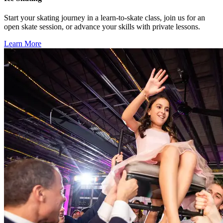
Start your skating journey in a learn-to-skate class, join us for an
open skate session, or advance your skills with private lessons.​​​​‌ ‍ ​‍​‍‌‍ ‌ ​‍‌‍‍‌‌‍‌ ‌‍‍‌‌‍ ‍​‍​‍​ ‍‍​‍​‍‌ ​ ‌‍​‌‌‍ ‍‌‍‍‌‌ ‌​‌ ‍‌​‍ ‍‌‍‍‌‌‍ ​‍​‍​‍ ​​‍​‍‌‍‍​‌ ​‍‌‍‌‌‌‍‌‍​‍​‍​ ‍‍​‍​‍‌‍‍​‌ ‌​‌ ‌​‌ ​​‌ ​ ​ ‍‍​‍ ​‍ ‌‍​ ‌‍‍​‌‍‌‌‌‍ ​‌ ​ ‌‍‌‌‌‍​‌‌ ​​‌‍‍‌‌‍‌‌‌ ​‍‌ ​ ​‍ ‍‌ ​ ‌‍​‌‌‍ ‍‌‍‍‌‌ ‌​‌ ‍‌​‍ ‍‌ ​ ‌ ‌​‌ ‌‌‌‍‌​‌‍‍‌‌‍ ​‍ ‌‍‍‌‌‍ ‍‌ ‌​‌‍‌‌‌‍ ‍‌ ‌​​‍ ‌‍‌‌‌‍‌​‌‍‍‌‌ ‌​​‍ ‌‍ ‌‌‍ ‌‍‌​‌‍‌‌​ ‌‌ ​​‌ ​‍‌‍‌‌‌ ​ ‌‍‌‌‌‍ ‍‌ ‌​‌‍​‌‌ ‌​‌‍‍‌‌‍ ‌‍ ‍​ ‍ ‌‍‍‌‌‍‌​​ ‌‌‍‍​‌‍ ‌‍ ‌‌‍‌‌‌‌​​‌‍​‌‌‍‌ ‌‍‌‌​ ‍ ‌ ‌​‌ ‍‌‌ ​​‌‍‌‌​ ‌‌‍‍​‌‍ ‌‍ ‌‌‍‌‌‌‌​​‌‍​‌‌‍‌ ‌‍‌‌​ ‍ ‌ ​​‌‍​‌‌ ‌​‌‍‍​​ ‌‌ ​​‌‍​‌‌‍‌ ‌‍‌‌‌​​‍‌ ‌‌‌‍‍‌‌‍ ​‌‍‌​‌‍‌‌‌ ​‍​‍‌‌​ ‌‌‌​​‍‌‌ ‌‍‍ ‌‍‌‌‌ ‍‌​‍‌‌​ ​ ‌​‌​​‍‌‌​ ​ ‌​‌​​‍‌‌​ ​‍​ ​‍​ ‍‌‌‍‌​​ ‍​‌‍‌​​ ​‌‌‍‌‌​ ​ ‌‍‌‍‌‍​ ​ ​‌‌‍​‌​ ‌ ​‍‌‌​ ​‍​ ​‍​‍‌‌​ ‌‌‌​‌​​‍ ‍‌ ‌​‌‍​‌‌‍​‍‌ ​ ​‍‌‌​ ‌‌‌​​‍‌‌ ‌‍‍ ‌‍‌‌‌ ‍‌​‍‌‌​ ​ ‌​‌​​‍‌‌​ ​ ‌​‌​​‍‌‌​ ​‍​ ​‍​ ​​​ ​​‌‍‌‌​ ‍​​ ​​‌‍​ ​ ‍‌​ ‍‌‌‍​ ​ ​‌​ ​‌​ ‍‌​‍‌‌​ ​‍​ ​‍​‍‌‌​ ‌‌‌​‌​​‍ ‍‌‍​ ‌‍ ‌‍ ‍‌ ‌​‌‍‌‌‌‍ ‍‌ ‌​​‍‌‌​ ‌‌‌​​‍‌‌ ‌‍‍ ‌‍‌‌‌ ‍‌​‍‌‌​ ​ ‌​‌​​‍‌‌​ ​ ‌​‌​​‍‌‌​ ​‍​ ​‍​ ​ ‌‍‌​​ ‍‌​ ​​‌‍‌​​ ​‍​ ‌‍​ ​ ​ ​​‌‍‌‍‌‍​‌‌‍‌‍​‍‌‌​ ​‍​ ​‍​‍‌‌​ ‌‌‌​‌​​‍ ‍‌ ​‍‌‍‍‌‌‍​ ‌‍‍​‌‌‌​‌‍‌‌‌ ‍​‌ ‌​​‍‌‌​ ‌‌‌​​‍‌‌ ‌‍‍ ‌‍‌‌‌ ‍‌​‍‌‌​ ​ ‌​‌​​‍‌‌​ ​ ‌​‌​​‍‌‌​ ​‍​ ​‍​ ​‍​ ​‍​ ​‍​ ​ ‌‍‌​​ ‌‍​ ​‍​ ​​‌‍​ ‌‍​ ​ ‌​​ ‌‍​‍‌‌​ ​‍​ ​‍​‍‌‌​ ‌‌‌​‌​​‍ ‍‌‍​ ‌‍‍​‌‍‍‌‌‍ ​‌‍‌​‌ ​‍‌‍‌‌‌‍ ‍​‍‌‌​ ‌‌‌​​‍‌‌ ‌‍‍ ‌‍‌‌‌ ‍‌​‍‌‌​ ​ ‌​‌​​‍‌‌​ ​ ‌​‌​​‍‌‌​ ​‍​ ​‍​ ​ ‌‍‌​​ ​ ‌‍​‌​ ‍​​ ​ ‌‍​ ​ ‍​​ ​ ​ ‌‍​ ​‍‌‍‌‍​‍‌‌​ ​‍​ ​‍​‍‌‌​ ‌‌‌​‌​​‍ ‍‌ ‌​‌‍‌‌‌ ‍​‌ ‌​​ ‌‍​‍‌‍​‌‌ ​ ‌‍‌‌‌‌‌‌‌ ​‍‌‍ ​​ ‌‌‍‍​‌ ‌​‌ ‌​‌ ​​‌ ​ ​‍‌‌​ ​ ‌​​‌​‍‌‌​ ​‍‌​‌‍​‍‌‌​ ​‍‌​‌‍‌‍​ ‌‍‍​‌‍‌‌‌‍ ​‌ ​ ‌‍‌‌‌‍​‌‌ ​​‌‍‍‌‌‍‌‌‌ ​‍‌ ​ ​‍ ‍‌ ​ ‌‍​‌‌‍ ‍‌‍‍‌‌ ‌​‌ ‍‌​‍ ‍‌ ​ ‌ ‌​‌ ‌‌‌‍‌​‌‍‍‌‌‍ ​‍‌‍‌‍‍‌‌‍‌​​ ‌‌‍‍​‌‍ ‌‍ ‌‌‍‌‌‌‌​​‌‍​‌‌‍‌ ‌‍‌‌​‍‌‍‌ ‌​‌ ‍‌‌ ​​‌‍‌‌​ ‌‌‍‍​‌‍ ‌‍ ‌‌‍‌‌‌‌​​‌‍​‌‌‍‌ ‌‍‌‌​‍‌‍‌ ​​‌‍​‌‌ ‌​‌‍‍​​ ‌‌ ​​‌‍​‌‌‍‌ ‌‍‌‌‌​​‍‌ ‌‌‌‍‍‌‌‍ ​‌‍‌​‌‍‌‌‌ ​‍​‍‌‌​ ‌‌‌​​‍‌‌ ‌‍‍ ‌‍‌‌‌ ‍‌​‍‌‌​ ​ ‌​‌​​‍‌‌​ ​ ‌​‌​​‍‌‌​ ​‍​ ​‍​ ‍‌‌‍‌​​ ‍​‌‍‌​​ ​‌‌‍‌‌​ ​ ‌‍‌‍‌‍​ ​ ​‌‌‍​‌​ ‌ ​‍‌‌​ ​‍​ ​‍​‍‌‌​ ‌‌‌​‌​​‍ ‍‌ ‌​‌‍​‌‌‍​‍‌ ​ ​‍‌‌​ ‌‌‌​​‍‌‌ ‌‍‍ ‌‍‌‌‌ ‍‌​‍‌‌​ ​ ‌​‌​​‍‌‌​ ​ ‌​‌​​‍‌‌​ ​‍​ ​‍​ ​​​ ​​‌‍‌‌​ ‍​​ ​​‌‍​ ​ ‍‌​ ‍‌‌‍​ ​ ​‌​ ​‌​ ‍‌​‍‌‌​ ​‍​ ​‍​‍‌‌​ ‌‌‌​‌​​‍ ‍‌‍​ ‌‍ ‌‍ ‍‌ ‌​‌‍‌‌‌‍ ‍‌ ‌​​‍‌‌​ ‌‌‌​​‍‌‌ ‌‍‍ ‌‍‌‌‌ ‍‌​‍‌‌​ ​ ‌​‌​​‍‌‌​ ​ ‌​‌​​‍‌‌​ ​‍​ ​‍​ ​ ‌‍‌​​ ‍‌​ ​​‌‍‌​​ ​‍​ ‌‍​ ​ ​ ​​‌‍‌‍‌‍​‌‌‍‌‍​‍‌‌​ ​‍​ ​‍​‍‌‌​ ‌‌‌​‌​​‍ ‍‌ ​‍‌‍‍‌‌‍​ ‌‍‍​‌‌‌​‌‍‌‌‌ ‍​‌ ‌​​‍‌‌​ ‌‌‌​​‍‌‌ ‌‍‍ ‌‍‌‌‌ ‍‌​‍‌‌​ ​ ‌​‌​​‍‌‌​ ​ ‌​‌​​‍‌‌​ ​‍​ ​‍​ ​‍​ ​‍​ ​‍​ ​ ‌‍‌​​ ‌‍​ ​‍​ ​​‌‍​ ‌‍​ ​ ‌​​ ‌‍​‍‌‌​ ​‍​ ​‍​‍‌‌​ ‌‌‌​‌​​‍ ‍‌‍​ ‌‍‍​‌‍‍‌‌‍ ​‌‍‌​‌ ​‍‌‍‌‌‌‍ ‍​‍‌‌​ ‌‌‌​​‍‌‌ ‌‍‍ ‌‍‌‌‌ ‍‌​‍‌‌​ ​ ‌​‌​​‍‌‌​ ​ ‌​‌​​‍‌‌​ ​‍​ ​‍​ ​ ‌‍‌​​ ​ ‌‍​‌​ ‍​​ ​ ‌‍​ ​ ‍​​ ​ ​ ‌‍​ ​‍‌‍‌‍​‍‌‌​ ​‍​ ​‍​‍‌‌​ ‌‌‌​‌​​‍ ‍‌ ‌​‌‍‌‌‌ ‍​‌ ‌​​‍‌‍‌ ​​‌‍‌‌‌ ​‍‌ ​ ‌ ​​‌‍‌‌‌‍​ ‌ ‌​‌‍‍‌‌ ‌‍‌‍‌‌​ ‌‌ ​​‌ ‌‌‌‍​‍‌‍ ​‌‍‍‌‌ ​ ‌‍‍​‌‍‌‌‌‍‌​​‍​‍‌ ‌
Learn More​​​​‌ ‍ ​‍​‍‌‍ ‌ ​‍‌‍‍‌‌‍‌ ‌‍‍‌‌‍ ‍​‍​‍​ ‍‍​‍​‍‌ ​ ‌‍​‌‌‍ ‍‌‍‍‌‌ ‌​‌ ‍‌​‍ ‍‌‍‍‌‌‍ ​‍​‍​‍ ​​‍​‍‌‍‍​‌ ​‍‌‍‌‌‌‍‌‍​‍​‍​ ‍‍​‍​‍‌‍‍​‌ ‌​‌ ‌​‌ ​​‌ ​ ​ ‍‍​‍ ​‍ ‌‍​ ‌‍‍​‌‍‌‌‌‍ ​‌ ​ ‌‍‌‌‌‍​‌‌ ​​‌‍‍‌‌‍‌‌‌ ​‍‌ ​ ​‍ ‍‌ ​ ‌‍​‌‌‍ ‍‌‍‍‌‌ ‌​‌ ‍‌​‍ ‍‌ ​ ‌ ‌​‌ ‌‌‌‍‌​‌‍‍‌‌‍ ​‍ ‌‍‍‌‌‍ ‍‌ ‌​‌‍‌‌‌‍ ‍‌ ‌​​‍ ‌‍‌‌‌‍‌​‌‍‍‌‌ ‌​​‍ ‌‍ ‌‌‍ ‌‍‌​‌‍‌‌​ ‌‌ ​​‌ ​‍‌‍‌‌‌ ​ ‌‍‌‌‌‍ ‍‌ ‌​‌‍​‌‌ ‌​‌‍‍‌‌‍ ‌‍ ‍​ ‍ ‌‍‍‌‌‍‌​​ ‌‌‍‍​‌‍ ‌‍ ‌‌‍‌‌‌‌​​‌‍​‌‌‍‌ ‌‍‌‌​ ‍ ‌ ‌​‌ ‍‌‌ ​​‌‍‌‌​ ‌‌‍‍​‌‍ ‌‍ ‌‌‍‌‌‌‌​​‌‍​‌‌‍‌ ‌‍‌‌​ ‍ ‌ ​​‌‍​‌‌ ‌​‌‍‍​​ ‌‌ ​​‌‍​‌‌‍‌ ‌‍‌‌‌​​‍‌ ‌‌‌‍‍‌‌‍ ​‌‍‌​‌‍‌‌‌ ​‍​‍‌‌​ ‌‌‌​​‍‌‌ ‌‍‍ ‌‍‌‌‌ ‍‌​‍‌‌​ ​ ‌​‌​​‍‌‌​ ​ ‌​‌​​‍‌‌​ ​‍​ ​‍​ ‍‌‌‍‌​​ ‍​‌‍‌​​ ​‌‌‍‌‌​ ​ ‌‍‌‍‌‍​ ​ ​‌‌‍​‌​ ‌ ​‍‌‌​ ​‍​ ​‍​‍‌‌​ ‌‌‌​‌​​‍ ‍‌ ‌​‌‍​‌‌‍​‍‌ ​ ​‍‌‌​ ‌‌‌​​‍‌‌ ‌‍‍ ‌‍‌‌‌ ‍‌​‍‌‌​ ​ ‌​‌​​‍‌‌​ ​ ‌​‌​​‍‌‌​ ​‍​ ​‍​ ​​​ ​​‌‍‌‌​ ‍​​ ​​‌‍​ ​ ‍‌​ ‍‌‌‍​ ​ ​‌​ ​‌​ ‍‌​‍‌‌​ ​‍​ ​‍​‍‌‌​ ‌‌‌​‌​​‍ ‍‌‍​ ‌‍ ‌‍ ‍‌ ‌​‌‍‌‌‌‍ ‍‌ ‌​​‍‌‌​ ‌‌‌​​‍‌‌ ‌‍‍ ‌‍‌‌‌ ‍‌​‍‌‌​ ​ ‌​‌​​‍‌‌​ ​ ‌​‌​​‍‌‌​ ​‍​ ​‍​ ​ ‌‍‌​​ ‍‌​ ​​‌‍‌​​ ​‍​ ‌‍​ ​ ​ ​​‌‍‌‍‌‍​‌‌‍‌‍​‍‌‌​ ​‍​ ​‍​‍‌‌​ ‌‌‌​‌​​‍ ‍‌‍​‍‌ ‌‌‌ ‌​‌ ‌​‌‍ ‌‍ ‍‌ ​ ​‍‌‌​ ‌‌‌​​‍‌‌ ‌‍‍ ‌‍‌‌‌ ‍‌​‍‌‌​ ​ ‌​‌​​‍‌‌​ ​ ‌​‌​​‍‌‌​ ​‍​ ​‍​ ​​‌‍​‌​ ‌ ​ ‌‌​ ​ ​ ​‌​ ‌‍​ ‍‌​ ‌​‌‍​‍‌‍​‍‌‍‌​​‍‌‌​ ​‍​ ​‍​‍‌‌​ ‌‌‌​‌​​‍ ‍‌ ‌​‌‍‌‌‌ ‍​‌ ‌​​ ‌‍​‍‌‍​‌‌ ​ ‌‍‌‌‌‌‌‌‌ ​‍‌‍ ​​ ‌‌‍‍​‌ ‌​‌ ‌​‌ ​​‌ ​ ​‍‌‌​ ​ ‌​​‌​‍‌‌​ ​‍‌​‌‍​‍‌‌​ ​‍‌​‌‍‌‍​ ‌‍‍​‌‍‌‌‌‍ ​‌ ​ ‌‍‌‌‌‍​‌‌ ​​‌‍‍‌‌‍‌‌‌ ​‍‌ ​ ​‍ ‍‌ ​ ‌‍​‌‌‍ ‍‌‍‍‌‌ ‌​‌ ‍‌​‍ ‍‌ ​ ‌ ‌​‌ ‌‌‌‍‌​‌‍‍‌‌‍ ​‍‌‍‌‍‍‌‌‍‌​​ ‌‌‍‍​‌‍ ‌‍ ‌‌‍‌‌‌‌​​‌‍​‌‌‍‌ ‌‍‌‌​‍‌‍‌ ‌​‌ ‍‌‌ ​​‌‍‌‌​ ‌‌‍‍​‌‍ ‌‍ ‌‌‍‌‌‌‌​​‌‍​‌‌‍‌ ‌‍‌‌​‍‌‍‌ ​​‌‍​‌‌ ‌​‌‍‍​​ ‌‌ ​​‌‍​‌‌‍‌ ‌‍‌‌‌​​‍‌ ‌‌‌‍‍‌‌‍ ​‌‍‌​‌‍‌‌‌ ​‍​‍‌‌​ ‌‌‌​​‍‌‌ ‌‍‍ ‌‍‌‌‌ ‍‌​‍‌‌​ ​ ‌​‌​​‍‌‌​ ​ ‌​‌​​‍‌‌​ ​‍​ ​‍​ ‍‌‌‍‌​​ ‍​‌‍‌​​ ​‌‌‍‌‌​ ​ ‌‍‌‍‌‍​ ​ ​‌‌‍​‌​ ‌ ​‍‌‌​ ​‍​ ​‍​‍‌‌​ ‌‌‌​‌​​‍ ‍‌ ‌​‌‍​‌‌‍​‍‌ ​ ​‍‌‌​ ‌‌‌​​‍‌‌ ‌‍‍ ‌‍‌‌‌ ‍‌​‍‌‌​ ​ ‌​‌​​‍‌‌​ ​ ‌​‌​​‍‌‌​ ​‍​ ​‍​ ​​​ ​​‌‍‌‌​ ‍​​ ​​‌‍​ ​ ‍‌​ ‍‌‌‍​ ​ ​‌​ ​‌​ ‍‌​‍‌‌​ ​‍​ ​‍​‍‌‌​ ‌‌‌​‌​​‍ ‍‌‍​ ‌‍ ‌‍ ‍‌ ‌​‌‍‌‌‌‍ ‍‌ ‌​​‍‌‌​ ‌‌‌​​‍‌‌ ‌‍‍ ‌‍‌‌‌ ‍‌​‍‌‌​ ​ ‌​‌​​‍‌‌​ ​ ‌​‌​​‍‌‌​ ​‍​ ​‍​ ​ ‌‍‌​​ ‍‌​ ​​‌‍‌​​ ​‍​ ‌‍​ ​ ​ ​​‌‍‌‍‌‍​‌‌‍‌‍​‍‌‌​ ​‍​ ​‍​‍‌‌​ ‌‌‌​‌​​‍ ‍‌‍​‍‌ ‌‌‌ ‌​‌ ‌​‌‍ ‌‍ ‍‌ ​ ​‍‌‌​ ‌‌‌​​‍‌‌ ‌‍‍ ‌‍‌‌‌ ‍‌​‍‌‌​ ​ ‌​‌​​‍‌‌​ ​ ‌​‌​​‍‌‌​ ​‍​ ​‍​ ​​‌‍​‌​ ‌ ​ ‌‌​ ​ ​ ​‌​ ‌‍​ ‍‌​ ‌​‌‍​‍‌‍​‍‌‍‌​​‍‌‌​ ​‍​ ​‍​‍‌‌​ ‌‌‌​‌​​‍ ‍‌ ‌​‌‍‌‌‌ ‍​‌ ‌​​‍‌‍‌ ​​‌‍‌‌‌ ​‍‌ ​ ‌ ​​‌‍‌‌‌‍​ ‌ ‌​‌‍‍‌‌ ‌‍‌‍‌‌​ ‌‌ ​​‌ ‌‌‌‍​‍‌‍ ​‌‍‍‌‌ ​ ‌‍‍​‌‍‌‌‌‍‌​​‍​‍‌ ‌