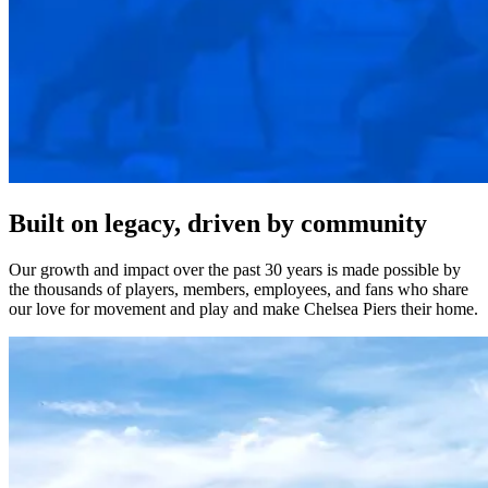
Built on legacy, driven by community​​​​‌ ‍ ​‍​‍‌‍ ‌ ​‍‌‍‍‌‌‍‌ ‌‍‍‌‌‍ ‍​‍​‍​ ‍‍​‍​‍‌ ​ ‌‍​‌‌‍ ‍‌‍‍‌‌ ‌​‌ ‍‌​‍ ‍‌‍‍‌‌‍ ​‍​‍​‍ ​​‍​‍‌‍‍​‌ ​‍‌‍‌‌‌‍‌‍​‍​‍​ ‍‍​‍​‍‌‍‍​‌ ‌​‌ ‌​‌ ​​‌ ​ ​ ‍‍​‍ ​‍ ‌‍​ ‌‍‍​‌‍‌‌‌‍ ​‌ ​ ‌‍‌‌‌‍​‌‌ ​​‌‍‍‌‌‍‌‌‌ ​‍‌ ​ ​‍ ‍‌ ​ ‌‍​‌‌‍ ‍‌‍‍‌‌ ‌​‌ ‍‌​‍ ‍‌ ​ ‌ ‌​‌ ‌‌‌‍‌​‌‍‍‌‌‍ ​‍ ‌‍‍‌‌‍ ‍‌ ‌​‌‍‌‌‌‍ ‍‌ ‌​​‍ ‌‍‌‌‌‍‌​‌‍‍‌‌ ‌​​‍ ‌‍ ‌‌‍ ‌‍‌​‌‍‌‌​ ‌‌ ​​‌ ​‍‌‍‌‌‌ ​ ‌‍‌‌‌‍ ‍‌ ‌​‌‍​‌‌ ‌​‌‍‍‌‌‍ ‌‍ ‍​ ‍ ‌‍‍‌‌‍‌​​ ‌‌‍‍​‌‍ ‌‍ ‌‌‍‌‌‌‌​​‌‍​‌‌‍‌ ‌‍‌‌​ ‍ ‌ ‌​‌ ‍‌‌ ​​‌‍‌‌​ ‌‌‍‍​‌‍ ‌‍ ‌‌‍‌‌‌‌​​‌‍​‌‌‍‌ ‌‍‌‌​ ‍ ‌ ​​‌‍​‌‌ ‌​‌‍‍​​ ‌‌ ​​‌‍​‌‌‍‌ ‌‍‌‌‌​​‍‌ ‌‌‌‍‍‌‌‍ ​‌‍‌​‌‍‌‌‌ ​‍​‍‌‌​ ‌‌‌​​‍‌‌ ‌‍‍ ‌‍‌‌‌ ‍‌​‍‌‌​ ​ ‌​‌​​‍‌‌​ ​ ‌​‌​​‍‌‌​ ​‍​ ​‍​ ‌​‌‍‌‌​ ‌‌​ ​‌‌‍​ ​ ‍‌‌‍​‍​ ‍​‌‍​‌​ ‌ ‌‍​‌​ ‌ ​‍‌‌​ ​‍​ ​‍​‍‌‌​ ‌‌‌​‌​​‍ ‍‌ ‌​‌‍‍‌‌ ‌​‌‍ ​‌‍‌‌​ ‌‍​‍‌‍​‌‌ ​ ‌‍‌‌‌‌‌‌‌ ​‍‌‍ ​​ ‌‌‍‍​‌ ‌​‌ ‌​‌ ​​‌ ​ ​‍‌‌​ ​ ‌​​‌​‍‌‌​ ​‍‌​‌‍​‍‌‌​ ​‍‌​‌‍‌‍​ ‌‍‍​‌‍‌‌‌‍ ​‌ ​ ‌‍‌‌‌‍​‌‌ ​​‌‍‍‌‌‍‌‌‌ ​‍‌ ​ ​‍ ‍‌ ​ ‌‍​‌‌‍ ‍‌‍‍‌‌ ‌​‌ ‍‌​‍ ‍‌ ​ ‌ ‌​‌ ‌‌‌‍‌​‌‍‍‌‌‍ ​‍‌‍‌‍‍‌‌‍‌​​ ‌‌‍‍​‌‍ ‌‍ ‌‌‍‌‌‌‌​​‌‍​‌‌‍‌ ‌‍‌‌​‍‌‍‌ ‌​‌ ‍‌‌ ​​‌‍‌‌​ ‌‌‍‍​‌‍ ‌‍ ‌‌‍‌‌‌‌​​‌‍​‌‌‍‌ ‌‍‌‌​‍‌‍‌ ​​‌‍​‌‌ ‌​‌‍‍​​ ‌‌ ​​‌‍​‌‌‍‌ ‌‍‌‌‌​​‍‌ ‌‌‌‍‍‌‌‍ ​‌‍‌​‌‍‌‌‌ ​‍​‍‌‌​ ‌‌‌​​‍‌‌ ‌‍‍ ‌‍‌‌‌ ‍‌​‍‌‌​ ​ ‌​‌​​‍‌‌​ ​ ‌​‌​​‍‌‌​ ​‍​ ​‍​ ‌​‌‍‌‌​ ‌‌​ ​‌‌‍​ ​ ‍‌‌‍​‍​ ‍​‌‍​‌​ ‌ ‌‍​‌​ ‌ ​‍‌‌​ ​‍​ ​‍​‍‌‌​ ‌‌‌​‌​​‍ ‍‌ ‌​‌‍‍‌‌ ‌​‌‍ ​‌‍‌‌​‍‌‍‌ ​​‌‍‌‌‌ ​‍‌ ​ ‌ ​​‌‍‌‌‌‍​ ‌ ‌​‌‍‍‌‌ ‌‍‌‍‌‌​ ‌‌ ​​‌ ‌‌‌‍​‍‌‍ ​‌‍‍‌‌ ​ ‌‍‍​‌‍‌‌‌‍‌​​‍​‍‌ ‌
Our growth and impact over the past 30 years is made possible by
the thousands of players, members, employees, and fans who share
our love for movement and play and make Chelsea Piers their home.​​​​‌ ‍ ​‍​‍‌‍ ‌ ​‍‌‍‍‌‌‍‌ ‌‍‍‌‌‍ ‍​‍​‍​ ‍‍​‍​‍‌ ​ ‌‍​‌‌‍ ‍‌‍‍‌‌ ‌​‌ ‍‌​‍ ‍‌‍‍‌‌‍ ​‍​‍​‍ ​​‍​‍‌‍‍​‌ ​‍‌‍‌‌‌‍‌‍​‍​‍​ ‍‍​‍​‍‌‍‍​‌ ‌​‌ ‌​‌ ​​‌ ​ ​ ‍‍​‍ ​‍ ‌‍​ ‌‍‍​‌‍‌‌‌‍ ​‌ ​ ‌‍‌‌‌‍​‌‌ ​​‌‍‍‌‌‍‌‌‌ ​‍‌ ​ ​‍ ‍‌ ​ ‌‍​‌‌‍ ‍‌‍‍‌‌ ‌​‌ ‍‌​‍ ‍‌ ​ ‌ ‌​‌ ‌‌‌‍‌​‌‍‍‌‌‍ ​‍ ‌‍‍‌‌‍ ‍‌ ‌​‌‍‌‌‌‍ ‍‌ ‌​​‍ ‌‍‌‌‌‍‌​‌‍‍‌‌ ‌​​‍ ‌‍ ‌‌‍ ‌‍‌​‌‍‌‌​ ‌‌ ​​‌ ​‍‌‍‌‌‌ ​ ‌‍‌‌‌‍ ‍‌ ‌​‌‍​‌‌ ‌​‌‍‍‌‌‍ ‌‍ ‍​ ‍ ‌‍‍‌‌‍‌​​ ‌‌‍‍​‌‍ ‌‍ ‌‌‍‌‌‌‌​​‌‍​‌‌‍‌ ‌‍‌‌​ ‍ ‌ ‌​‌ ‍‌‌ ​​‌‍‌‌​ ‌‌‍‍​‌‍ ‌‍ ‌‌‍‌‌‌‌​​‌‍​‌‌‍‌ ‌‍‌‌​ ‍ ‌ ​​‌‍​‌‌ ‌​‌‍‍​​ ‌‌ ​​‌‍​‌‌‍‌ ‌‍‌‌‌​​‍‌ ‌‌‌‍‍‌‌‍ ​‌‍‌​‌‍‌‌‌ ​‍​‍‌‌​ ‌‌‌​​‍‌‌ ‌‍‍ ‌‍‌‌‌ ‍‌​‍‌‌​ ​ ‌​‌​​‍‌‌​ ​ ‌​‌​​‍‌‌​ ​‍​ ​‍​ ‌​‌‍‌‌​ ‌‌​ ​‌‌‍​ ​ ‍‌‌‍​‍​ ‍​‌‍​‌​ ‌ ‌‍​‌​ ‌ ​‍‌‌​ ​‍​ ​‍​‍‌‌​ ‌‌‌​‌​​‍ ‍‌‍‌​‌‍‌‌‌ ​ ‌‍​ ‌ ​‍‌‍‍‌‌ ​​‌ ‌​‌‍‍‌‌‍ ‌‍ ‍​ ‌‍​‍‌‍​‌‌ ​ ‌‍‌‌‌‌‌‌‌ ​‍‌‍ ​​ ‌‌‍‍​‌ ‌​‌ ‌​‌ ​​‌ ​ ​‍‌‌​ ​ ‌​​‌​‍‌‌​ ​‍‌​‌‍​‍‌‌​ ​‍‌​‌‍‌‍​ ‌‍‍​‌‍‌‌‌‍ ​‌ ​ ‌‍‌‌‌‍​‌‌ ​​‌‍‍‌‌‍‌‌‌ ​‍‌ ​ ​‍ ‍‌ ​ ‌‍​‌‌‍ ‍‌‍‍‌‌ ‌​‌ ‍‌​‍ ‍‌ ​ ‌ ‌​‌ ‌‌‌‍‌​‌‍‍‌‌‍ ​‍‌‍‌‍‍‌‌‍‌​​ ‌‌‍‍​‌‍ ‌‍ ‌‌‍‌‌‌‌​​‌‍​‌‌‍‌ ‌‍‌‌​‍‌‍‌ ‌​‌ ‍‌‌ ​​‌‍‌‌​ ‌‌‍‍​‌‍ ‌‍ ‌‌‍‌‌‌‌​​‌‍​‌‌‍‌ ‌‍‌‌​‍‌‍‌ ​​‌‍​‌‌ ‌​‌‍‍​​ ‌‌ ​​‌‍​‌‌‍‌ ‌‍‌‌‌​​‍‌ ‌‌‌‍‍‌‌‍ ​‌‍‌​‌‍‌‌‌ ​‍​‍‌‌​ ‌‌‌​​‍‌‌ ‌‍‍ ‌‍‌‌‌ ‍‌​‍‌‌​ ​ ‌​‌​​‍‌‌​ ​ ‌​‌​​‍‌‌​ ​‍​ ​‍​ ‌​‌‍‌‌​ ‌‌​ ​‌‌‍​ ​ ‍‌‌‍​‍​ ‍​‌‍​‌​ ‌ ‌‍​‌​ ‌ ​‍‌‌​ ​‍​ ​‍​‍‌‌​ ‌‌‌​‌​​‍ ‍‌‍‌​‌‍‌‌‌ ​ ‌‍​ ‌ ​‍‌‍‍‌‌ ​​‌ ‌​‌‍‍‌‌‍ ‌‍ ‍​‍‌‍‌ ​​‌‍‌‌‌ ​‍‌ ​ ‌ ​​‌‍‌‌‌‍​ ‌ ‌​‌‍‍‌‌ ‌‍‌‍‌‌​ ‌‌ ​​‌ ‌‌‌‍​‍‌‍ ​‌‍‍‌‌ ​ ‌‍‍​‌‍‌‌‌‍‌​​‍​‍‌ ‌