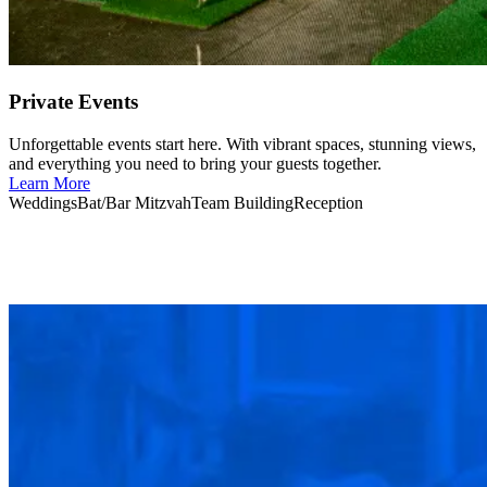
Private Events​​​​‌ ‍ ​‍​‍‌‍ ‌ ​‍‌‍‍‌‌‍‌ ‌‍‍‌‌‍ ‍​‍​‍​ ‍‍​‍​‍‌ ​ ‌‍​‌‌‍ ‍‌‍‍‌‌ ‌​‌ ‍‌​‍ ‍‌‍‍‌‌‍ ​‍​‍​‍ ​​‍​‍‌‍‍​‌ ​‍‌‍‌‌‌‍‌‍​‍​‍​ ‍‍​‍​‍‌‍‍​‌ ‌​‌ ‌​‌ ​​‌ ​ ​ ‍‍​‍ ​‍ ‌‍​ ‌‍‍​‌‍‌‌‌‍ ​‌ ​ ‌‍‌‌‌‍​‌‌ ​​‌‍‍‌‌‍‌‌‌ ​‍‌ ​ ​‍ ‍‌ ​ ‌‍​‌‌‍ ‍‌‍‍‌‌ ‌​‌ ‍‌​‍ ‍‌ ​ ‌ ‌​‌ ‌‌‌‍‌​‌‍‍‌‌‍ ​‍ ‌‍‍‌‌‍ ‍‌ ‌​‌‍‌‌‌‍ ‍‌ ‌​​‍ ‌‍‌‌‌‍‌​‌‍‍‌‌ ‌​​‍ ‌‍ ‌‌‍ ‌‍‌​‌‍‌‌​ ‌‌ ​​‌ ​‍‌‍‌‌‌ ​ ‌‍‌‌‌‍ ‍‌ ‌​‌‍​‌‌ ‌​‌‍‍‌‌‍ ‌‍ ‍​ ‍ ‌‍‍‌‌‍‌​​ ‌‌‍‍​‌‍ ‌‍ ‌‌‍‌‌‌‌​​‌‍​‌‌‍‌ ‌‍‌‌​ ‍ ‌ ‌​‌ ‍‌‌ ​​‌‍‌‌​ ‌‌‍‍​‌‍ ‌‍ ‌‌‍‌‌‌‌​​‌‍​‌‌‍‌ ‌‍‌‌​ ‍ ‌ ​​‌‍​‌‌ ‌​‌‍‍​​ ‌‌ ​​‌‍​‌‌‍‌ ‌‍‌‌‌​​‍‌ ‌‌‌‍‍‌‌‍ ​‌‍‌​‌‍‌‌‌ ​‍​‍‌‌​ ‌‌‌​​‍‌‌ ‌‍‍ ‌‍‌‌‌ ‍‌​‍‌‌​ ​ ‌​‌​​‍‌‌​ ​ ‌​‌​​‍‌‌​ ​‍​ ​‍‌‍‌‍​ ‌‌​ ​ ​ ​ ‌‍‌‍‌‍​‌​ ‍​​ ​‍‌‍‌​​ ‍​‌‍​ ​ ‍‌​ ​‌​ ​‌​ ​‍‌‍‌‍‌‍‌‍‌‍‌‍​ ​‍​ ​​​ ​‍​ ‍​​ ‌​​ ​‌​ ‌‌‌‍‌‌​ ‌ ​ ​‌‌‍​‍​ ​ ​ ​‌​ ‌‍​‍‌‌​ ​‍​ ​‍​‍‌‌​ ‌‌‌​‌​​‍ ‍‌ ‌​‌‍‍‌‌ ‌​‌‍ ​‌‍‌‌​ ‌‍​‍‌‍​‌‌ ​ ‌‍‌‌‌‌‌‌‌ ​‍‌‍ ​​ ‌‌‍‍​‌ ‌​‌ ‌​‌ ​​‌ ​ ​‍‌‌​ ​ ‌​​‌​‍‌‌​ ​‍‌​‌‍​‍‌‌​ ​‍‌​‌‍‌‍​ ‌‍‍​‌‍‌‌‌‍ ​‌ ​ ‌‍‌‌‌‍​‌‌ ​​‌‍‍‌‌‍‌‌‌ ​‍‌ ​ ​‍ ‍‌ ​ ‌‍​‌‌‍ ‍‌‍‍‌‌ ‌​‌ ‍‌​‍ ‍‌ ​ ‌ ‌​‌ ‌‌‌‍‌​‌‍‍‌‌‍ ​‍‌‍‌‍‍‌‌‍‌​​ ‌‌‍‍​‌‍ ‌‍ ‌‌‍‌‌‌‌​​‌‍​‌‌‍‌ ‌‍‌‌​‍‌‍‌ ‌​‌ ‍‌‌ ​​‌‍‌‌​ ‌‌‍‍​‌‍ ‌‍ ‌‌‍‌‌‌‌​​‌‍​‌‌‍‌ ‌‍‌‌​‍‌‍‌ ​​‌‍​‌‌ ‌​‌‍‍​​ ‌‌ ​​‌‍​‌‌‍‌ ‌‍‌‌‌​​‍‌ ‌‌‌‍‍‌‌‍ ​‌‍‌​‌‍‌‌‌ ​‍​‍‌‌​ ‌‌‌​​‍‌‌ ‌‍‍ ‌‍‌‌‌ ‍‌​‍‌‌​ ​ ‌​‌​​‍‌‌​ ​ ‌​‌​​‍‌‌​ ​‍​ ​‍‌‍‌‍​ ‌‌​ ​ ​ ​ ‌‍‌‍‌‍​‌​ ‍​​ ​‍‌‍‌​​ ‍​‌‍​ ​ ‍‌​ ​‌​ ​‌​ ​‍‌‍‌‍‌‍‌‍‌‍‌‍​ ​‍​ ​​​ ​‍​ ‍​​ ‌​​ ​‌​ ‌‌‌‍‌‌​ ‌ ​ ​‌‌‍​‍​ ​ ​ ​‌​ ‌‍​‍‌‌​ ​‍​ ​‍​‍‌‌​ ‌‌‌​‌​​‍ ‍‌ ‌​‌‍‍‌‌ ‌​‌‍ ​‌‍‌‌​‍‌‍‌ ​​‌‍‌‌‌ ​‍‌ ​ ‌ ​​‌‍‌‌‌‍​ ‌ ‌​‌‍‍‌‌ ‌‍‌‍‌‌​ ‌‌ ​​‌ ‌‌‌‍​‍‌‍ ​‌‍‍‌‌ ​ ‌‍‍​‌‍‌‌‌‍‌​​‍​‍‌ ‌
Unforgettable events start here. With vibrant spaces, stunning views,
and everything you need to bring your guests together.​​​​‌ ‍ ​‍​‍‌‍ ‌ ​‍‌‍‍‌‌‍‌ ‌‍‍‌‌‍ ‍​‍​‍​ ‍‍​‍​‍‌ ​ ‌‍​‌‌‍ ‍‌‍‍‌‌ ‌​‌ ‍‌​‍ ‍‌‍‍‌‌‍ ​‍​‍​‍ ​​‍​‍‌‍‍​‌ ​‍‌‍‌‌‌‍‌‍​‍​‍​ ‍‍​‍​‍‌‍‍​‌ ‌​‌ ‌​‌ ​​‌ ​ ​ ‍‍​‍ ​‍ ‌‍​ ‌‍‍​‌‍‌‌‌‍ ​‌ ​ ‌‍‌‌‌‍​‌‌ ​​‌‍‍‌‌‍‌‌‌ ​‍‌ ​ ​‍ ‍‌ ​ ‌‍​‌‌‍ ‍‌‍‍‌‌ ‌​‌ ‍‌​‍ ‍‌ ​ ‌ ‌​‌ ‌‌‌‍‌​‌‍‍‌‌‍ ​‍ ‌‍‍‌‌‍ ‍‌ ‌​‌‍‌‌‌‍ ‍‌ ‌​​‍ ‌‍‌‌‌‍‌​‌‍‍‌‌ ‌​​‍ ‌‍ ‌‌‍ ‌‍‌​‌‍‌‌​ ‌‌ ​​‌ ​‍‌‍‌‌‌ ​ ‌‍‌‌‌‍ ‍‌ ‌​‌‍​‌‌ ‌​‌‍‍‌‌‍ ‌‍ ‍​ ‍ ‌‍‍‌‌‍‌​​ ‌‌‍‍​‌‍ ‌‍ ‌‌‍‌‌‌‌​​‌‍​‌‌‍‌ ‌‍‌‌​ ‍ ‌ ‌​‌ ‍‌‌ ​​‌‍‌‌​ ‌‌‍‍​‌‍ ‌‍ ‌‌‍‌‌‌‌​​‌‍​‌‌‍‌ ‌‍‌‌​ ‍ ‌ ​​‌‍​‌‌ ‌​‌‍‍​​ ‌‌ ​​‌‍​‌‌‍‌ ‌‍‌‌‌​​‍‌ ‌‌‌‍‍‌‌‍ ​‌‍‌​‌‍‌‌‌ ​‍​‍‌‌​ ‌‌‌​​‍‌‌ ‌‍‍ ‌‍‌‌‌ ‍‌​‍‌‌​ ​ ‌​‌​​‍‌‌​ ​ ‌​‌​​‍‌‌​ ​‍​ ​‍‌‍‌‍​ ‌‌​ ​ ​ ​ ‌‍‌‍‌‍​‌​ ‍​​ ​‍‌‍‌​​ ‍​‌‍​ ​ ‍‌​ ​‌​ ​‌​ ​‍‌‍‌‍‌‍‌‍‌‍‌‍​ ​‍​ ​​​ ​‍​ ‍​​ ‌​​ ​‌​ ‌‌‌‍‌‌​ ‌ ​ ​‌‌‍​‍​ ​ ​ ​‌​ ‌‍​‍‌‌​ ​‍​ ​‍​‍‌‌​ ‌‌‌​‌​​‍ ‍‌‍‌​‌‍‌‌‌ ​ ‌‍​ ‌ ​‍‌‍‍‌‌ ​​‌ ‌​‌‍‍‌‌‍ ‌‍ ‍​ ‌‍​‍‌‍​‌‌ ​ ‌‍‌‌‌‌‌‌‌ ​‍‌‍ ​​ ‌‌‍‍​‌ ‌​‌ ‌​‌ ​​‌ ​ ​‍‌‌​ ​ ‌​​‌​‍‌‌​ ​‍‌​‌‍​‍‌‌​ ​‍‌​‌‍‌‍​ ‌‍‍​‌‍‌‌‌‍ ​‌ ​ ‌‍‌‌‌‍​‌‌ ​​‌‍‍‌‌‍‌‌‌ ​‍‌ ​ ​‍ ‍‌ ​ ‌‍​‌‌‍ ‍‌‍‍‌‌ ‌​‌ ‍‌​‍ ‍‌ ​ ‌ ‌​‌ ‌‌‌‍‌​‌‍‍‌‌‍ ​‍‌‍‌‍‍‌‌‍‌​​ ‌‌‍‍​‌‍ ‌‍ ‌‌‍‌‌‌‌​​‌‍​‌‌‍‌ ‌‍‌‌​‍‌‍‌ ‌​‌ ‍‌‌ ​​‌‍‌‌​ ‌‌‍‍​‌‍ ‌‍ ‌‌‍‌‌‌‌​​‌‍​‌‌‍‌ ‌‍‌‌​‍‌‍‌ ​​‌‍​‌‌ ‌​‌‍‍​​ ‌‌ ​​‌‍​‌‌‍‌ ‌‍‌‌‌​​‍‌ ‌‌‌‍‍‌‌‍ ​‌‍‌​‌‍‌‌‌ ​‍​‍‌‌​ ‌‌‌​​‍‌‌ ‌‍‍ ‌‍‌‌‌ ‍‌​‍‌‌​ ​ ‌​‌​​‍‌‌​ ​ ‌​‌​​‍‌‌​ ​‍​ ​‍‌‍‌‍​ ‌‌​ ​ ​ ​ ‌‍‌‍‌‍​‌​ ‍​​ ​‍‌‍‌​​ ‍​‌‍​ ​ ‍‌​ ​‌​ ​‌​ ​‍‌‍‌‍‌‍‌‍‌‍‌‍​ ​‍​ ​​​ ​‍​ ‍​​ ‌​​ ​‌​ ‌‌‌‍‌‌​ ‌ ​ ​‌‌‍​‍​ ​ ​ ​‌​ ‌‍​‍‌‌​ ​‍​ ​‍​‍‌‌​ ‌‌‌​‌​​‍ ‍‌‍‌​‌‍‌‌‌ ​ ‌‍​ ‌ ​‍‌‍‍‌‌ ​​‌ ‌​‌‍‍‌‌‍ ‌‍ ‍​‍‌‍‌ ​​‌‍‌‌‌ ​‍‌ ​ ‌ ​​‌‍‌‌‌‍​ ‌ ‌​‌‍‍‌‌ ‌‍‌‍‌‌​ ‌‌ ​​‌ ‌‌‌‍​‍‌‍ ​‌‍‍‌‌ ​ ‌‍‍​‌‍‌‌‌‍‌​​‍​‍‌ ‌
Learn More​​​​‌ ‍ ​‍​‍‌‍ ‌ ​‍‌‍‍‌‌‍‌ ‌‍‍‌‌‍ ‍​‍​‍​ ‍‍​‍​‍‌ ​ ‌‍​‌‌‍ ‍‌‍‍‌‌ ‌​‌ ‍‌​‍ ‍‌‍‍‌‌‍ ​‍​‍​‍ ​​‍​‍‌‍‍​‌ ​‍‌‍‌‌‌‍‌‍​‍​‍​ ‍‍​‍​‍‌‍‍​‌ ‌​‌ ‌​‌ ​​‌ ​ ​ ‍‍​‍ ​‍ ‌‍​ ‌‍‍​‌‍‌‌‌‍ ​‌ ​ ‌‍‌‌‌‍​‌‌ ​​‌‍‍‌‌‍‌‌‌ ​‍‌ ​ ​‍ ‍‌ ​ ‌‍​‌‌‍ ‍‌‍‍‌‌ ‌​‌ ‍‌​‍ ‍‌ ​ ‌ ‌​‌ ‌‌‌‍‌​‌‍‍‌‌‍ ​‍ ‌‍‍‌‌‍ ‍‌ ‌​‌‍‌‌‌‍ ‍‌ ‌​​‍ ‌‍‌‌‌‍‌​‌‍‍‌‌ ‌​​‍ ‌‍ ‌‌‍ ‌‍‌​‌‍‌‌​ ‌‌ ​​‌ ​‍‌‍‌‌‌ ​ ‌‍‌‌‌‍ ‍‌ ‌​‌‍​‌‌ ‌​‌‍‍‌‌‍ ‌‍ ‍​ ‍ ‌‍‍‌‌‍‌​​ ‌‌‍‍​‌‍ ‌‍ ‌‌‍‌‌‌‌​​‌‍​‌‌‍‌ ‌‍‌‌​ ‍ ‌ ‌​‌ ‍‌‌ ​​‌‍‌‌​ ‌‌‍‍​‌‍ ‌‍ ‌‌‍‌‌‌‌​​‌‍​‌‌‍‌ ‌‍‌‌​ ‍ ‌ ​​‌‍​‌‌ ‌​‌‍‍​​ ‌‌ ​​‌‍​‌‌‍‌ ‌‍‌‌‌​​‍‌ ‌‌‌‍‍‌‌‍ ​‌‍‌​‌‍‌‌‌ ​‍​‍‌‌​ ‌‌‌​​‍‌‌ ‌‍‍ ‌‍‌‌‌ ‍‌​‍‌‌​ ​ ‌​‌​​‍‌‌​ ​ ‌​‌​​‍‌‌​ ​‍​ ​‍‌‍‌‍​ ‌‌​ ​ ​ ​ ‌‍‌‍‌‍​‌​ ‍​​ ​‍‌‍‌​​ ‍​‌‍​ ​ ‍‌​ ​‌​ ​‌​ ​‍‌‍‌‍‌‍‌‍‌‍‌‍​ ​‍​ ​​​ ​‍​ ‍​​ ‌​​ ​‌​ ‌‌‌‍‌‌​ ‌ ​ ​‌‌‍​‍​ ​ ​ ​‌​ ‌‍​‍‌‌​ ​‍​ ​‍​‍‌‌​ ‌‌‌​‌​​‍ ‍‌‍​‍‌ ‌‌‌ ‌​‌ ‌​‌‍ ‌‍ ‍‌ ​ ​‍‌‌​ ‌‌‌​​‍‌‌ ‌‍‍ ‌‍‌‌‌ ‍‌​‍‌‌​ ​ ‌​‌​​‍‌‌​ ​ ‌​‌​​‍‌‌​ ​‍​ ​‍​ ‌​‌‍​ ‌‍​‍​ ​​‌‍​‌​ ‌ ​ ​‍​ ​‌​ ‌ ‌‍​‌​ ‌ ‌‍‌‍​‍‌‌​ ​‍​ ​‍​‍‌‌​ ‌‌‌​‌​​‍ ‍‌ ‌​‌‍‌‌‌ ‍​‌ ‌​​ ‌‍​‍‌‍​‌‌ ​ ‌‍‌‌‌‌‌‌‌ ​‍‌‍ ​​ ‌‌‍‍​‌ ‌​‌ ‌​‌ ​​‌ ​ ​‍‌‌​ ​ ‌​​‌​‍‌‌​ ​‍‌​‌‍​‍‌‌​ ​‍‌​‌‍‌‍​ ‌‍‍​‌‍‌‌‌‍ ​‌ ​ ‌‍‌‌‌‍​‌‌ ​​‌‍‍‌‌‍‌‌‌ ​‍‌ ​ ​‍ ‍‌ ​ ‌‍​‌‌‍ ‍‌‍‍‌‌ ‌​‌ ‍‌​‍ ‍‌ ​ ‌ ‌​‌ ‌‌‌‍‌​‌‍‍‌‌‍ ​‍‌‍‌‍‍‌‌‍‌​​ ‌‌‍‍​‌‍ ‌‍ ‌‌‍‌‌‌‌​​‌‍​‌‌‍‌ ‌‍‌‌​‍‌‍‌ ‌​‌ ‍‌‌ ​​‌‍‌‌​ ‌‌‍‍​‌‍ ‌‍ ‌‌‍‌‌‌‌​​‌‍​‌‌‍‌ ‌‍‌‌​‍‌‍‌ ​​‌‍​‌‌ ‌​‌‍‍​​ ‌‌ ​​‌‍​‌‌‍‌ ‌‍‌‌‌​​‍‌ ‌‌‌‍‍‌‌‍ ​‌‍‌​‌‍‌‌‌ ​‍​‍‌‌​ ‌‌‌​​‍‌‌ ‌‍‍ ‌‍‌‌‌ ‍‌​‍‌‌​ ​ ‌​‌​​‍‌‌​ ​ ‌​‌​​‍‌‌​ ​‍​ ​‍‌‍‌‍​ ‌‌​ ​ ​ ​ ‌‍‌‍‌‍​‌​ ‍​​ ​‍‌‍‌​​ ‍​‌‍​ ​ ‍‌​ ​‌​ ​‌​ ​‍‌‍‌‍‌‍‌‍‌‍‌‍​ ​‍​ ​​​ ​‍​ ‍​​ ‌​​ ​‌​ ‌‌‌‍‌‌​ ‌ ​ ​‌‌‍​‍​ ​ ​ ​‌​ ‌‍​‍‌‌​ ​‍​ ​‍​‍‌‌​ ‌‌‌​‌​​‍ ‍‌‍​‍‌ ‌‌‌ ‌​‌ ‌​‌‍ ‌‍ ‍‌ ​ ​‍‌‌​ ‌‌‌​​‍‌‌ ‌‍‍ ‌‍‌‌‌ ‍‌​‍‌‌​ ​ ‌​‌​​‍‌‌​ ​ ‌​‌​​‍‌‌​ ​‍​ ​‍​ ‌​‌‍​ ‌‍​‍​ ​​‌‍​‌​ ‌ ​ ​‍​ ​‌​ ‌ ‌‍​‌​ ‌ ‌‍‌‍​‍‌‌​ ​‍​ ​‍​‍‌‌​ ‌‌‌​‌​​‍ ‍‌ ‌​‌‍‌‌‌ ‍​‌ ‌​​‍‌‍‌ ​​‌‍‌‌‌ ​‍‌ ​ ‌ ​​‌‍‌‌‌‍​ ‌ ‌​‌‍‍‌‌ ‌‍‌‍‌‌​ ‌‌ ​​‌ ‌‌‌‍​‍‌‍ ​‌‍‍‌‌ ​ ‌‍‍​‌‍‌‌‌‍‌​​‍​‍‌ ‌
Weddings​​​​‌ ‍ ​‍​‍‌‍ ‌ ​‍‌‍‍‌‌‍‌ ‌‍‍‌‌‍ ‍​‍​‍​ ‍‍​‍​‍‌ ​ ‌‍​‌‌‍ ‍‌‍‍‌‌ ‌​‌ ‍‌​‍ ‍‌‍‍‌‌‍ ​‍​‍​‍ ​​‍​‍‌‍‍​‌ ​‍‌‍‌‌‌‍‌‍​‍​‍​ ‍‍​‍​‍‌‍‍​‌ ‌​‌ ‌​‌ ​​‌ ​ ​ ‍‍​‍ ​‍ ‌‍​ ‌‍‍​‌‍‌‌‌‍ ​‌ ​ ‌‍‌‌‌‍​‌‌ ​​‌‍‍‌‌‍‌‌‌ ​‍‌ ​ ​‍ ‍‌ ​ ‌‍​‌‌‍ ‍‌‍‍‌‌ ‌​‌ ‍‌​‍ ‍‌ ​ ‌ ‌​‌ ‌‌‌‍‌​‌‍‍‌‌‍ ​‍ ‌‍‍‌‌‍ ‍‌ ‌​‌‍‌‌‌‍ ‍‌ ‌​​‍ ‌‍‌‌‌‍‌​‌‍‍‌‌ ‌​​‍ ‌‍ ‌‌‍ ‌‍‌​‌‍‌‌​ ‌‌ ​​‌ ​‍‌‍‌‌‌ ​ ‌‍‌‌‌‍ ‍‌ ‌​‌‍​‌‌ ‌​‌‍‍‌‌‍ ‌‍ ‍​ ‍ ‌‍‍‌‌‍‌​​ ‌‌‍‍​‌‍ ‌‍ ‌‌‍‌‌‌‌​​‌‍​‌‌‍‌ ‌‍‌‌​ ‍ ‌ ‌​‌ ‍‌‌ ​​‌‍‌‌​ ‌‌‍‍​‌‍ ‌‍ ‌‌‍‌‌‌‌​​‌‍​‌‌‍‌ ‌‍‌‌​ ‍ ‌ ​​‌‍​‌‌ ‌​‌‍‍​​ ‌‌ ​​‌‍​‌‌‍‌ ‌‍‌‌‌​​‍‌ ‌‌‌‍‍‌‌‍ ​‌‍‌​‌‍‌‌‌ ​‍​‍‌‌​ ‌‌‌​​‍‌‌ ‌‍‍ ‌‍‌‌‌ ‍‌​‍‌‌​ ​ ‌​‌​​‍‌‌​ ​ ‌​‌​​‍‌‌​ ​‍​ ​‍‌‍‌‍​ ‌‌​ ​ ​ ​ ‌‍‌‍‌‍​‌​ ‍​​ ​‍‌‍‌​​ ‍​‌‍​ ​ ‍‌​ ​‌​ ​‌​ ​‍‌‍‌‍‌‍‌‍‌‍‌‍​ ​‍​ ​​​ ​‍​ ‍​​ ‌​​ ​‌​ ‌‌‌‍‌‌​ ‌ ​ ​‌‌‍​‍​ ​ ​ ​‌​ ‌‍​‍‌‌​ ​‍​ ​‍​‍‌‌​ ‌‌‌​‌​​‍ ‍‌ ‌​‌‍​‌‌‍‌ ‌ ​ ​‍‌‌​ ‌‌‌​​‍​ ​​​‍‌‌​ ‌‌‌​‌​​ ‌‍​‍‌‍​‌‌ ​ ‌‍‌‌‌‌‌‌‌ ​‍‌‍ ​​ ‌‌‍‍​‌ ‌​‌ ‌​‌ ​​‌ ​ ​‍‌‌​ ​ ‌​​‌​‍‌‌​ ​‍‌​‌‍​‍‌‌​ ​‍‌​‌‍‌‍​ ‌‍‍​‌‍‌‌‌‍ ​‌ ​ ‌‍‌‌‌‍​‌‌ ​​‌‍‍‌‌‍‌‌‌ ​‍‌ ​ ​‍ ‍‌ ​ ‌‍​‌‌‍ ‍‌‍‍‌‌ ‌​‌ ‍‌​‍ ‍‌ ​ ‌ ‌​‌ ‌‌‌‍‌​‌‍‍‌‌‍ ​‍‌‍‌‍‍‌‌‍‌​​ ‌‌‍‍​‌‍ ‌‍ ‌‌‍‌‌‌‌​​‌‍​‌‌‍‌ ‌‍‌‌​‍‌‍‌ ‌​‌ ‍‌‌ ​​‌‍‌‌​ ‌‌‍‍​‌‍ ‌‍ ‌‌‍‌‌‌‌​​‌‍​‌‌‍‌ ‌‍‌‌​‍‌‍‌ ​​‌‍​‌‌ ‌​‌‍‍​​ ‌‌ ​​‌‍​‌‌‍‌ ‌‍‌‌‌​​‍‌ ‌‌‌‍‍‌‌‍ ​‌‍‌​‌‍‌‌‌ ​‍​‍‌‌​ ‌‌‌​​‍‌‌ ‌‍‍ ‌‍‌‌‌ ‍‌​‍‌‌​ ​ ‌​‌​​‍‌‌​ ​ ‌​‌​​‍‌‌​ ​‍​ ​‍‌‍‌‍​ ‌‌​ ​ ​ ​ ‌‍‌‍‌‍​‌​ ‍​​ ​‍‌‍‌​​ ‍​‌‍​ ​ ‍‌​ ​‌​ ​‌​ ​‍‌‍‌‍‌‍‌‍‌‍‌‍​ ​‍​ ​​​ ​‍​ ‍​​ ‌​​ ​‌​ ‌‌‌‍‌‌​ ‌ ​ ​‌‌‍​‍​ ​ ​ ​‌​ ‌‍​‍‌‌​ ​‍​ ​‍​‍‌‌​ ‌‌‌​‌​​‍ ‍‌ ‌​‌‍​‌‌‍‌ ‌ ​ ​‍‌‌​ ‌‌‌​​‍​ ​​​‍‌‌​ ‌‌‌​‌​​‍‌‍‌ ​​‌‍‌‌‌ ​‍‌ ​ ‌ ​​‌‍‌‌‌‍​ ‌ ‌​‌‍‍‌‌ ‌‍‌‍‌‌​ ‌‌ ​​‌ ‌‌‌‍​‍‌‍ ​‌‍‍‌‌ ​ ‌‍‍​‌‍‌‌‌‍‌​​‍​‍‌ ‌
Bat/Bar Mitzvah​​​​‌ ‍ ​‍​‍‌‍ ‌ ​‍‌‍‍‌‌‍‌ ‌‍‍‌‌‍ ‍​‍​‍​ ‍‍​‍​‍‌ ​ ‌‍​‌‌‍ ‍‌‍‍‌‌ ‌​‌ ‍‌​‍ ‍‌‍‍‌‌‍ ​‍​‍​‍ ​​‍​‍‌‍‍​‌ ​‍‌‍‌‌‌‍‌‍​‍​‍​ ‍‍​‍​‍‌‍‍​‌ ‌​‌ ‌​‌ ​​‌ ​ ​ ‍‍​‍ ​‍ ‌‍​ ‌‍‍​‌‍‌‌‌‍ ​‌ ​ ‌‍‌‌‌‍​‌‌ ​​‌‍‍‌‌‍‌‌‌ ​‍‌ ​ ​‍ ‍‌ ​ ‌‍​‌‌‍ ‍‌‍‍‌‌ ‌​‌ ‍‌​‍ ‍‌ ​ ‌ ‌​‌ ‌‌‌‍‌​‌‍‍‌‌‍ ​‍ ‌‍‍‌‌‍ ‍‌ ‌​‌‍‌‌‌‍ ‍‌ ‌​​‍ ‌‍‌‌‌‍‌​‌‍‍‌‌ ‌​​‍ ‌‍ ‌‌‍ ‌‍‌​‌‍‌‌​ ‌‌ ​​‌ ​‍‌‍‌‌‌ ​ ‌‍‌‌‌‍ ‍‌ ‌​‌‍​‌‌ ‌​‌‍‍‌‌‍ ‌‍ ‍​ ‍ ‌‍‍‌‌‍‌​​ ‌‌‍‍​‌‍ ‌‍ ‌‌‍‌‌‌‌​​‌‍​‌‌‍‌ ‌‍‌‌​ ‍ ‌ ‌​‌ ‍‌‌ ​​‌‍‌‌​ ‌‌‍‍​‌‍ ‌‍ ‌‌‍‌‌‌‌​​‌‍​‌‌‍‌ ‌‍‌‌​ ‍ ‌ ​​‌‍​‌‌ ‌​‌‍‍​​ ‌‌ ​​‌‍​‌‌‍‌ ‌‍‌‌‌​​‍‌ ‌‌‌‍‍‌‌‍ ​‌‍‌​‌‍‌‌‌ ​‍​‍‌‌​ ‌‌‌​​‍‌‌ ‌‍‍ ‌‍‌‌‌ ‍‌​‍‌‌​ ​ ‌​‌​​‍‌‌​ ​ ‌​‌​​‍‌‌​ ​‍​ ​‍‌‍‌‍​ ‌‌​ ​ ​ ​ ‌‍‌‍‌‍​‌​ ‍​​ ​‍‌‍‌​​ ‍​‌‍​ ​ ‍‌​ ​‌​ ​‌​ ​‍‌‍‌‍‌‍‌‍‌‍‌‍​ ​‍​ ​​​ ​‍​ ‍​​ ‌​​ ​‌​ ‌‌‌‍‌‌​ ‌ ​ ​‌‌‍​‍​ ​ ​ ​‌​ ‌‍​‍‌‌​ ​‍​ ​‍​‍‌‌​ ‌‌‌​‌​​‍ ‍‌ ‌​‌‍​‌‌‍‌ ‌ ​ ​‍‌‌​ ‌‌‌​​‍​ ​‌​‍‌‌​ ‌‌‌​‌​​ ‌‍​‍‌‍​‌‌ ​ ‌‍‌‌‌‌‌‌‌ ​‍‌‍ ​​ ‌‌‍‍​‌ ‌​‌ ‌​‌ ​​‌ ​ ​‍‌‌​ ​ ‌​​‌​‍‌‌​ ​‍‌​‌‍​‍‌‌​ ​‍‌​‌‍‌‍​ ‌‍‍​‌‍‌‌‌‍ ​‌ ​ ‌‍‌‌‌‍​‌‌ ​​‌‍‍‌‌‍‌‌‌ ​‍‌ ​ ​‍ ‍‌ ​ ‌‍​‌‌‍ ‍‌‍‍‌‌ ‌​‌ ‍‌​‍ ‍‌ ​ ‌ ‌​‌ ‌‌‌‍‌​‌‍‍‌‌‍ ​‍‌‍‌‍‍‌‌‍‌​​ ‌‌‍‍​‌‍ ‌‍ ‌‌‍‌‌‌‌​​‌‍​‌‌‍‌ ‌‍‌‌​‍‌‍‌ ‌​‌ ‍‌‌ ​​‌‍‌‌​ ‌‌‍‍​‌‍ ‌‍ ‌‌‍‌‌‌‌​​‌‍​‌‌‍‌ ‌‍‌‌​‍‌‍‌ ​​‌‍​‌‌ ‌​‌‍‍​​ ‌‌ ​​‌‍​‌‌‍‌ ‌‍‌‌‌​​‍‌ ‌‌‌‍‍‌‌‍ ​‌‍‌​‌‍‌‌‌ ​‍​‍‌‌​ ‌‌‌​​‍‌‌ ‌‍‍ ‌‍‌‌‌ ‍‌​‍‌‌​ ​ ‌​‌​​‍‌‌​ ​ ‌​‌​​‍‌‌​ ​‍​ ​‍‌‍‌‍​ ‌‌​ ​ ​ ​ ‌‍‌‍‌‍​‌​ ‍​​ ​‍‌‍‌​​ ‍​‌‍​ ​ ‍‌​ ​‌​ ​‌​ ​‍‌‍‌‍‌‍‌‍‌‍‌‍​ ​‍​ ​​​ ​‍​ ‍​​ ‌​​ ​‌​ ‌‌‌‍‌‌​ ‌ ​ ​‌‌‍​‍​ ​ ​ ​‌​ ‌‍​‍‌‌​ ​‍​ ​‍​‍‌‌​ ‌‌‌​‌​​‍ ‍‌ ‌​‌‍​‌‌‍‌ ‌ ​ ​‍‌‌​ ‌‌‌​​‍​ ​‌​‍‌‌​ ‌‌‌​‌​​‍‌‍‌ ​​‌‍‌‌‌ ​‍‌ ​ ‌ ​​‌‍‌‌‌‍​ ‌ ‌​‌‍‍‌‌ ‌‍‌‍‌‌​ ‌‌ ​​‌ ‌‌‌‍​‍‌‍ ​‌‍‍‌‌ ​ ‌‍‍​‌‍‌‌‌‍‌​​‍​‍‌ ‌
Team Building​​​​‌ ‍ ​‍​‍‌‍ ‌ ​‍‌‍‍‌‌‍‌ ‌‍‍‌‌‍ ‍​‍​‍​ ‍‍​‍​‍‌ ​ ‌‍​‌‌‍ ‍‌‍‍‌‌ ‌​‌ ‍‌​‍ ‍‌‍‍‌‌‍ ​‍​‍​‍ ​​‍​‍‌‍‍​‌ ​‍‌‍‌‌‌‍‌‍​‍​‍​ ‍‍​‍​‍‌‍‍​‌ ‌​‌ ‌​‌ ​​‌ ​ ​ ‍‍​‍ ​‍ ‌‍​ ‌‍‍​‌‍‌‌‌‍ ​‌ ​ ‌‍‌‌‌‍​‌‌ ​​‌‍‍‌‌‍‌‌‌ ​‍‌ ​ ​‍ ‍‌ ​ ‌‍​‌‌‍ ‍‌‍‍‌‌ ‌​‌ ‍‌​‍ ‍‌ ​ ‌ ‌​‌ ‌‌‌‍‌​‌‍‍‌‌‍ ​‍ ‌‍‍‌‌‍ ‍‌ ‌​‌‍‌‌‌‍ ‍‌ ‌​​‍ ‌‍‌‌‌‍‌​‌‍‍‌‌ ‌​​‍ ‌‍ ‌‌‍ ‌‍‌​‌‍‌‌​ ‌‌ ​​‌ ​‍‌‍‌‌‌ ​ ‌‍‌‌‌‍ ‍‌ ‌​‌‍​‌‌ ‌​‌‍‍‌‌‍ ‌‍ ‍​ ‍ ‌‍‍‌‌‍‌​​ ‌‌‍‍​‌‍ ‌‍ ‌‌‍‌‌‌‌​​‌‍​‌‌‍‌ ‌‍‌‌​ ‍ ‌ ‌​‌ ‍‌‌ ​​‌‍‌‌​ ‌‌‍‍​‌‍ ‌‍ ‌‌‍‌‌‌‌​​‌‍​‌‌‍‌ ‌‍‌‌​ ‍ ‌ ​​‌‍​‌‌ ‌​‌‍‍​​ ‌‌ ​​‌‍​‌‌‍‌ ‌‍‌‌‌​​‍‌ ‌‌‌‍‍‌‌‍ ​‌‍‌​‌‍‌‌‌ ​‍​‍‌‌​ ‌‌‌​​‍‌‌ ‌‍‍ ‌‍‌‌‌ ‍‌​‍‌‌​ ​ ‌​‌​​‍‌‌​ ​ ‌​‌​​‍‌‌​ ​‍​ ​‍‌‍‌‍​ ‌‌​ ​ ​ ​ ‌‍‌‍‌‍​‌​ ‍​​ ​‍‌‍‌​​ ‍​‌‍​ ​ ‍‌​ ​‌​ ​‌​ ​‍‌‍‌‍‌‍‌‍‌‍‌‍​ ​‍​ ​​​ ​‍​ ‍​​ ‌​​ ​‌​ ‌‌‌‍‌‌​ ‌ ​ ​‌‌‍​‍​ ​ ​ ​‌​ ‌‍​‍‌‌​ ​‍​ ​‍​‍‌‌​ ‌‌‌​‌​​‍ ‍‌ ‌​‌‍​‌‌‍‌ ‌ ​ ​‍‌‌​ ‌‌‌​​‍​ ​‍​‍‌‌​ ‌‌‌​‌​​ ‌‍​‍‌‍​‌‌ ​ ‌‍‌‌‌‌‌‌‌ ​‍‌‍ ​​ ‌‌‍‍​‌ ‌​‌ ‌​‌ ​​‌ ​ ​‍‌‌​ ​ ‌​​‌​‍‌‌​ ​‍‌​‌‍​‍‌‌​ ​‍‌​‌‍‌‍​ ‌‍‍​‌‍‌‌‌‍ ​‌ ​ ‌‍‌‌‌‍​‌‌ ​​‌‍‍‌‌‍‌‌‌ ​‍‌ ​ ​‍ ‍‌ ​ ‌‍​‌‌‍ ‍‌‍‍‌‌ ‌​‌ ‍‌​‍ ‍‌ ​ ‌ ‌​‌ ‌‌‌‍‌​‌‍‍‌‌‍ ​‍‌‍‌‍‍‌‌‍‌​​ ‌‌‍‍​‌‍ ‌‍ ‌‌‍‌‌‌‌​​‌‍​‌‌‍‌ ‌‍‌‌​‍‌‍‌ ‌​‌ ‍‌‌ ​​‌‍‌‌​ ‌‌‍‍​‌‍ ‌‍ ‌‌‍‌‌‌‌​​‌‍​‌‌‍‌ ‌‍‌‌​‍‌‍‌ ​​‌‍​‌‌ ‌​‌‍‍​​ ‌‌ ​​‌‍​‌‌‍‌ ‌‍‌‌‌​​‍‌ ‌‌‌‍‍‌‌‍ ​‌‍‌​‌‍‌‌‌ ​‍​‍‌‌​ ‌‌‌​​‍‌‌ ‌‍‍ ‌‍‌‌‌ ‍‌​‍‌‌​ ​ ‌​‌​​‍‌‌​ ​ ‌​‌​​‍‌‌​ ​‍​ ​‍‌‍‌‍​ ‌‌​ ​ ​ ​ ‌‍‌‍‌‍​‌​ ‍​​ ​‍‌‍‌​​ ‍​‌‍​ ​ ‍‌​ ​‌​ ​‌​ ​‍‌‍‌‍‌‍‌‍‌‍‌‍​ ​‍​ ​​​ ​‍​ ‍​​ ‌​​ ​‌​ ‌‌‌‍‌‌​ ‌ ​ ​‌‌‍​‍​ ​ ​ ​‌​ ‌‍​‍‌‌​ ​‍​ ​‍​‍‌‌​ ‌‌‌​‌​​‍ ‍‌ ‌​‌‍​‌‌‍‌ ‌ ​ ​‍‌‌​ ‌‌‌​​‍​ ​‍​‍‌‌​ ‌‌‌​‌​​‍‌‍‌ ​​‌‍‌‌‌ ​‍‌ ​ ‌ ​​‌‍‌‌‌‍​ ‌ ‌​‌‍‍‌‌ ‌‍‌‍‌‌​ ‌‌ ​​‌ ‌‌‌‍​‍‌‍ ​‌‍‍‌‌ ​ ‌‍‍​‌‍‌‌‌‍‌​​‍​‍‌ ‌
Reception​​​​‌ ‍ ​‍​‍‌‍ ‌ ​‍‌‍‍‌‌‍‌ ‌‍‍‌‌‍ ‍​‍​‍​ ‍‍​‍​‍‌ ​ ‌‍​‌‌‍ ‍‌‍‍‌‌ ‌​‌ ‍‌​‍ ‍‌‍‍‌‌‍ ​‍​‍​‍ ​​‍​‍‌‍‍​‌ ​‍‌‍‌‌‌‍‌‍​‍​‍​ ‍‍​‍​‍‌‍‍​‌ ‌​‌ ‌​‌ ​​‌ ​ ​ ‍‍​‍ ​‍ ‌‍​ ‌‍‍​‌‍‌‌‌‍ ​‌ ​ ‌‍‌‌‌‍​‌‌ ​​‌‍‍‌‌‍‌‌‌ ​‍‌ ​ ​‍ ‍‌ ​ ‌‍​‌‌‍ ‍‌‍‍‌‌ ‌​‌ ‍‌​‍ ‍‌ ​ ‌ ‌​‌ ‌‌‌‍‌​‌‍‍‌‌‍ ​‍ ‌‍‍‌‌‍ ‍‌ ‌​‌‍‌‌‌‍ ‍‌ ‌​​‍ ‌‍‌‌‌‍‌​‌‍‍‌‌ ‌​​‍ ‌‍ ‌‌‍ ‌‍‌​‌‍‌‌​ ‌‌ ​​‌ ​‍‌‍‌‌‌ ​ ‌‍‌‌‌‍ ‍‌ ‌​‌‍​‌‌ ‌​‌‍‍‌‌‍ ‌‍ ‍​ ‍ ‌‍‍‌‌‍‌​​ ‌‌‍‍​‌‍ ‌‍ ‌‌‍‌‌‌‌​​‌‍​‌‌‍‌ ‌‍‌‌​ ‍ ‌ ‌​‌ ‍‌‌ ​​‌‍‌‌​ ‌‌‍‍​‌‍ ‌‍ ‌‌‍‌‌‌‌​​‌‍​‌‌‍‌ ‌‍‌‌​ ‍ ‌ ​​‌‍​‌‌ ‌​‌‍‍​​ ‌‌ ​​‌‍​‌‌‍‌ ‌‍‌‌‌​​‍‌ ‌‌‌‍‍‌‌‍ ​‌‍‌​‌‍‌‌‌ ​‍​‍‌‌​ ‌‌‌​​‍‌‌ ‌‍‍ ‌‍‌‌‌ ‍‌​‍‌‌​ ​ ‌​‌​​‍‌‌​ ​ ‌​‌​​‍‌‌​ ​‍​ ​‍‌‍‌‍​ ‌‌​ ​ ​ ​ ‌‍‌‍‌‍​‌​ ‍​​ ​‍‌‍‌​​ ‍​‌‍​ ​ ‍‌​ ​‌​ ​‌​ ​‍‌‍‌‍‌‍‌‍‌‍‌‍​ ​‍​ ​​​ ​‍​ ‍​​ ‌​​ ​‌​ ‌‌‌‍‌‌​ ‌ ​ ​‌‌‍​‍​ ​ ​ ​‌​ ‌‍​‍‌‌​ ​‍​ ​‍​‍‌‌​ ‌‌‌​‌​​‍ ‍‌ ‌​‌‍​‌‌‍‌ ‌ ​ ​‍‌‌​ ‌‌‌​​‍​ ​ ​‍‌‌​ ‌‌‌​‌​​ ‌‍​‍‌‍​‌‌ ​ ‌‍‌‌‌‌‌‌‌ ​‍‌‍ ​​ ‌‌‍‍​‌ ‌​‌ ‌​‌ ​​‌ ​ ​‍‌‌​ ​ ‌​​‌​‍‌‌​ ​‍‌​‌‍​‍‌‌​ ​‍‌​‌‍‌‍​ ‌‍‍​‌‍‌‌‌‍ ​‌ ​ ‌‍‌‌‌‍​‌‌ ​​‌‍‍‌‌‍‌‌‌ ​‍‌ ​ ​‍ ‍‌ ​ ‌‍​‌‌‍ ‍‌‍‍‌‌ ‌​‌ ‍‌​‍ ‍‌ ​ ‌ ‌​‌ ‌‌‌‍‌​‌‍‍‌‌‍ ​‍‌‍‌‍‍‌‌‍‌​​ ‌‌‍‍​‌‍ ‌‍ ‌‌‍‌‌‌‌​​‌‍​‌‌‍‌ ‌‍‌‌​‍‌‍‌ ‌​‌ ‍‌‌ ​​‌‍‌‌​ ‌‌‍‍​‌‍ ‌‍ ‌‌‍‌‌‌‌​​‌‍​‌‌‍‌ ‌‍‌‌​‍‌‍‌ ​​‌‍​‌‌ ‌​‌‍‍​​ ‌‌ ​​‌‍​‌‌‍‌ ‌‍‌‌‌​​‍‌ ‌‌‌‍‍‌‌‍ ​‌‍‌​‌‍‌‌‌ ​‍​‍‌‌​ ‌‌‌​​‍‌‌ ‌‍‍ ‌‍‌‌‌ ‍‌​‍‌‌​ ​ ‌​‌​​‍‌‌​ ​ ‌​‌​​‍‌‌​ ​‍​ ​‍‌‍‌‍​ ‌‌​ ​ ​ ​ ‌‍‌‍‌‍​‌​ ‍​​ ​‍‌‍‌​​ ‍​‌‍​ ​ ‍‌​ ​‌​ ​‌​ ​‍‌‍‌‍‌‍‌‍‌‍‌‍​ ​‍​ ​​​ ​‍​ ‍​​ ‌​​ ​‌​ ‌‌‌‍‌‌​ ‌ ​ ​‌‌‍​‍​ ​ ​ ​‌​ ‌‍​‍‌‌​ ​‍​ ​‍​‍‌‌​ ‌‌‌​‌​​‍ ‍‌ ‌​‌‍​‌‌‍‌ ‌ ​ ​‍‌‌​ ‌‌‌​​‍​ ​ ​‍‌‌​ ‌‌‌​‌​​‍‌‍‌ ​​‌‍‌‌‌ ​‍‌ ​ ‌ ​​‌‍‌‌‌‍​ ‌ ‌​‌‍‍‌‌ ‌‍‌‍‌‌​ ‌‌ ​​‌ ‌‌‌‍​‍‌‍ ​‌‍‍‌‌ ​ ‌‍‍​‌‍‌‌‌‍‌​​‍​‍‌ ‌
“I joined for the classes but stayed for the friends.”​​​​‌ ‍ ​‍​‍‌‍ ‌ ​‍‌‍‍‌‌‍‌ ‌‍‍‌‌‍ ‍​‍​‍​ ‍‍​‍​‍‌ ​ ‌‍​‌‌‍ ‍‌‍‍‌‌ ‌​‌ ‍‌​‍ ‍‌‍‍‌‌‍ ​‍​‍​‍ ​​‍​‍‌‍‍​‌ ​‍‌‍‌‌‌‍‌‍​‍​‍​ ‍‍​‍​‍‌‍‍​‌ ‌​‌ ‌​‌ ​​‌ ​ ​ ‍‍​‍ ​‍ ‌‍​ ‌‍‍​‌‍‌‌‌‍ ​‌ ​ ‌‍‌‌‌‍​‌‌ ​​‌‍‍‌‌‍‌‌‌ ​‍‌ ​ ​‍ ‍‌ ​ ‌‍​‌‌‍ ‍‌‍‍‌‌ ‌​‌ ‍‌​‍ ‍‌ ​ ‌ ‌​‌ ‌‌‌‍‌​‌‍‍‌‌‍ ​‍ ‌‍‍‌‌‍ ‍‌ ‌​‌‍‌‌‌‍ ‍‌ ‌​​‍ ‌‍‌‌‌‍‌​‌‍‍‌‌ ‌​​‍ ‌‍ ‌‌‍ ‌‍‌​‌‍‌‌​ ‌‌ ​​‌ ​‍‌‍‌‌‌ ​ ‌‍‌‌‌‍ ‍‌ ‌​‌‍​‌‌ ‌​‌‍‍‌‌‍ ‌‍ ‍​ ‍ ‌‍‍‌‌‍‌​​ ‌‌‍‍​‌‍ ‌‍ ‌‌‍‌‌‌‌​​‌‍​‌‌‍‌ ‌‍‌‌​ ‍ ‌ ‌​‌ ‍‌‌ ​​‌‍‌‌​ ‌‌‍‍​‌‍ ‌‍ ‌‌‍‌‌‌‌​​‌‍​‌‌‍‌ ‌‍‌‌​ ‍ ‌ ​​‌‍​‌‌ ‌​‌‍‍​​ ‌‌ ​​‌‍​‌‌‍‌ ‌‍‌‌‌​​‍‌ ‌‌‌‍‍‌‌‍ ​‌‍‌​‌‍‌‌‌ ​‍​‍‌‌​ ‌‌‌​​‍‌‌ ‌‍‍ ‌‍‌‌‌ ‍‌​‍‌‌​ ​ ‌​‌​​‍‌‌​ ​ ‌​‌​​‍‌‌​ ​‍​ ​‍​ ‍‌‌‍​‌‌‍​ ​ ​ ‌‍‌‌‌‍‌‌‌‍‌​​ ​‍​ ‍‌​ ​‍​ ‌ ​ ‍​​‍‌‌​ ​‍​ ​‍​‍‌‌​ ‌‌‌​‌​​‍ ‍‌ ​‌‌ ‌‌‌‍ ‌ ‌​‌‍‌‌​ ‌‍​‍‌‍​‌‌ ​ ‌‍‌‌‌‌‌‌‌ ​‍‌‍ ​​ ‌‌‍‍​‌ ‌​‌ ‌​‌ ​​‌ ​ ​‍‌‌​ ​ ‌​​‌​‍‌‌​ ​‍‌​‌‍​‍‌‌​ ​‍‌​‌‍‌‍​ ‌‍‍​‌‍‌‌‌‍ ​‌ ​ ‌‍‌‌‌‍​‌‌ ​​‌‍‍‌‌‍‌‌‌ ​‍‌ ​ ​‍ ‍‌ ​ ‌‍​‌‌‍ ‍‌‍‍‌‌ ‌​‌ ‍‌​‍ ‍‌ ​ ‌ ‌​‌ ‌‌‌‍‌​‌‍‍‌‌‍ ​‍‌‍‌‍‍‌‌‍‌​​ ‌‌‍‍​‌‍ ‌‍ ‌‌‍‌‌‌‌​​‌‍​‌‌‍‌ ‌‍‌‌​‍‌‍‌ ‌​‌ ‍‌‌ ​​‌‍‌‌​ ‌‌‍‍​‌‍ ‌‍ ‌‌‍‌‌‌‌​​‌‍​‌‌‍‌ ‌‍‌‌​‍‌‍‌ ​​‌‍​‌‌ ‌​‌‍‍​​ ‌‌ ​​‌‍​‌‌‍‌ ‌‍‌‌‌​​‍‌ ‌‌‌‍‍‌‌‍ ​‌‍‌​‌‍‌‌‌ ​‍​‍‌‌​ ‌‌‌​​‍‌‌ ‌‍‍ ‌‍‌‌‌ ‍‌​‍‌‌​ ​ ‌​‌​​‍‌‌​ ​ ‌​‌​​‍‌‌​ ​‍​ ​‍​ ‍‌‌‍​‌‌‍​ ​ ​ ‌‍‌‌‌‍‌‌‌‍‌​​ ​‍​ ‍‌​ ​‍​ ‌ ​ ‍​​‍‌‌​ ​‍​ ​‍​‍‌‌​ ‌‌‌​‌​​‍ ‍‌ ​‌‌ ‌‌‌‍ ‌ ‌​‌‍‌‌​‍‌‍‌ ​​‌‍‌‌‌ ​‍‌ ​ ‌ ​​‌‍‌‌‌‍​ ‌ ‌​‌‍‍‌‌ ‌‍‌‍‌‌​ ‌‌ ​​‌ ‌‌‌‍​‍‌‍ ​‌‍‍‌‌ ​ ‌‍‍​‌‍‌‌‌‍‌​​‍​‍‌ ‌
Chelsea Piers Fitness Member​​​​‌ ‍ ​‍​‍‌‍ ‌ ​‍‌‍‍‌‌‍‌ ‌‍‍‌‌‍ ‍​‍​‍​ ‍‍​‍​‍‌ ​ ‌‍​‌‌‍ ‍‌‍‍‌‌ ‌​‌ ‍‌​‍ ‍‌‍‍‌‌‍ ​‍​‍​‍ ​​‍​‍‌‍‍​‌ ​‍‌‍‌‌‌‍‌‍​‍​‍​ ‍‍​‍​‍‌‍‍​‌ ‌​‌ ‌​‌ ​​‌ ​ ​ ‍‍​‍ ​‍ ‌‍​ ‌‍‍​‌‍‌‌‌‍ ​‌ ​ ‌‍‌‌‌‍​‌‌ ​​‌‍‍‌‌‍‌‌‌ ​‍‌ ​ ​‍ ‍‌ ​ ‌‍​‌‌‍ ‍‌‍‍‌‌ ‌​‌ ‍‌​‍ ‍‌ ​ ‌ ‌​‌ ‌‌‌‍‌​‌‍‍‌‌‍ ​‍ ‌‍‍‌‌‍ ‍‌ ‌​‌‍‌‌‌‍ ‍‌ ‌​​‍ ‌‍‌‌‌‍‌​‌‍‍‌‌ ‌​​‍ ‌‍ ‌‌‍ ‌‍‌​‌‍‌‌​ ‌‌ ​​‌ ​‍‌‍‌‌‌ ​ ‌‍‌‌‌‍ ‍‌ ‌​‌‍​‌‌ ‌​‌‍‍‌‌‍ ‌‍ ‍​ ‍ ‌‍‍‌‌‍‌​​ ‌‌‍‍​‌‍ ‌‍ ‌‌‍‌‌‌‌​​‌‍​‌‌‍‌ ‌‍‌‌​ ‍ ‌ ‌​‌ ‍‌‌ ​​‌‍‌‌​ ‌‌‍‍​‌‍ ‌‍ ‌‌‍‌‌‌‌​​‌‍​‌‌‍‌ ‌‍‌‌​ ‍ ‌ ​​‌‍​‌‌ ‌​‌‍‍​​ ‌‌ ​​‌‍​‌‌‍‌ ‌‍‌‌‌​​‍‌ ‌‌‌‍‍‌‌‍ ​‌‍‌​‌‍‌‌‌ ​‍​‍‌‌​ ‌‌‌​​‍‌‌ ‌‍‍ ‌‍‌‌‌ ‍‌​‍‌‌​ ​ ‌​‌​​‍‌‌​ ​ ‌​‌​​‍‌‌​ ​‍​ ​‍​ ‍‌‌‍​‌‌‍​ ​ ​ ‌‍‌‌‌‍‌‌‌‍‌​​ ​‍​ ‍‌​ ​‍​ ‌ ​ ‍​​‍‌‌​ ​‍​ ​‍​‍‌‌​ ‌‌‌​‌​​‍ ‍‌‍​‌‌ ‌‌‌ ‌​‌‍‍​‌‍ ‌ ​‍​ ‌‍​‍‌‍​‌‌ ​ ‌‍‌‌‌‌‌‌‌ ​‍‌‍ ​​ ‌‌‍‍​‌ ‌​‌ ‌​‌ ​​‌ ​ ​‍‌‌​ ​ ‌​​‌​‍‌‌​ ​‍‌​‌‍​‍‌‌​ ​‍‌​‌‍‌‍​ ‌‍‍​‌‍‌‌‌‍ ​‌ ​ ‌‍‌‌‌‍​‌‌ ​​‌‍‍‌‌‍‌‌‌ ​‍‌ ​ ​‍ ‍‌ ​ ‌‍​‌‌‍ ‍‌‍‍‌‌ ‌​‌ ‍‌​‍ ‍‌ ​ ‌ ‌​‌ ‌‌‌‍‌​‌‍‍‌‌‍ ​‍‌‍‌‍‍‌‌‍‌​​ ‌‌‍‍​‌‍ ‌‍ ‌‌‍‌‌‌‌​​‌‍​‌‌‍‌ ‌‍‌‌​‍‌‍‌ ‌​‌ ‍‌‌ ​​‌‍‌‌​ ‌‌‍‍​‌‍ ‌‍ ‌‌‍‌‌‌‌​​‌‍​‌‌‍‌ ‌‍‌‌​‍‌‍‌ ​​‌‍​‌‌ ‌​‌‍‍​​ ‌‌ ​​‌‍​‌‌‍‌ ‌‍‌‌‌​​‍‌ ‌‌‌‍‍‌‌‍ ​‌‍‌​‌‍‌‌‌ ​‍​‍‌‌​ ‌‌‌​​‍‌‌ ‌‍‍ ‌‍‌‌‌ ‍‌​‍‌‌​ ​ ‌​‌​​‍‌‌​ ​ ‌​‌​​‍‌‌​ ​‍​ ​‍​ ‍‌‌‍​‌‌‍​ ​ ​ ‌‍‌‌‌‍‌‌‌‍‌​​ ​‍​ ‍‌​ ​‍​ ‌ ​ ‍​​‍‌‌​ ​‍​ ​‍​‍‌‌​ ‌‌‌​‌​​‍ ‍‌‍​‌‌ ‌‌‌ ‌​‌‍‍​‌‍ ‌ ​‍​‍‌‍‌ ​​‌‍‌‌‌ ​‍‌ ​ ‌ ​​‌‍‌‌‌‍​ ‌ ‌​‌‍‍‌‌ ‌‍‌‍‌‌​ ‌‌ ​​‌ ‌‌‌‍​‍‌‍ ​‌‍‍‌‌ ​ ‌‍‍​‌‍‌‌‌‍‌​​‍​‍‌ ‌