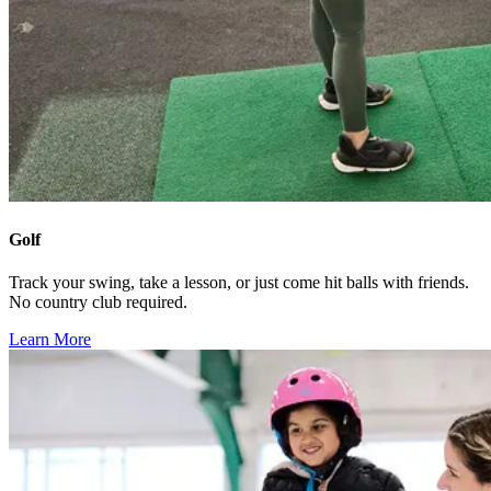
Golf​​​​‌ ‍ ​‍​‍‌‍ ‌ ​‍‌‍‍‌‌‍‌ ‌‍‍‌‌‍ ‍​‍​‍​ ‍‍​‍​‍‌ ​ ‌‍​‌‌‍ ‍‌‍‍‌‌ ‌​‌ ‍‌​‍ ‍‌‍‍‌‌‍ ​‍​‍​‍ ​​‍​‍‌‍‍​‌ ​‍‌‍‌‌‌‍‌‍​‍​‍​ ‍‍​‍​‍‌‍‍​‌ ‌​‌ ‌​‌ ​​‌ ​ ​ ‍‍​‍ ​‍ ‌‍​ ‌‍‍​‌‍‌‌‌‍ ​‌ ​ ‌‍‌‌‌‍​‌‌ ​​‌‍‍‌‌‍‌‌‌ ​‍‌ ​ ​‍ ‍‌ ​ ‌‍​‌‌‍ ‍‌‍‍‌‌ ‌​‌ ‍‌​‍ ‍‌ ​ ‌ ‌​‌ ‌‌‌‍‌​‌‍‍‌‌‍ ​‍ ‌‍‍‌‌‍ ‍‌ ‌​‌‍‌‌‌‍ ‍‌ ‌​​‍ ‌‍‌‌‌‍‌​‌‍‍‌‌ ‌​​‍ ‌‍ ‌‌‍ ‌‍‌​‌‍‌‌​ ‌‌ ​​‌ ​‍‌‍‌‌‌ ​ ‌‍‌‌‌‍ ‍‌ ‌​‌‍​‌‌ ‌​‌‍‍‌‌‍ ‌‍ ‍​ ‍ ‌‍‍‌‌‍‌​​ ‌‌‍‍​‌‍ ‌‍ ‌‌‍‌‌‌‌​​‌‍​‌‌‍‌ ‌‍‌‌​ ‍ ‌ ‌​‌ ‍‌‌ ​​‌‍‌‌​ ‌‌‍‍​‌‍ ‌‍ ‌‌‍‌‌‌‌​​‌‍​‌‌‍‌ ‌‍‌‌​ ‍ ‌ ​​‌‍​‌‌ ‌​‌‍‍​​ ‌‌ ​​‌‍​‌‌‍‌ ‌‍‌‌‌​​‍‌ ‌‌‌‍‍‌‌‍ ​‌‍‌​‌‍‌‌‌ ​‍​‍‌‌​ ‌‌‌​​‍‌‌ ‌‍‍ ‌‍‌‌‌ ‍‌​‍‌‌​ ​ ‌​‌​​‍‌‌​ ​ ‌​‌​​‍‌‌​ ​‍​ ​‍​ ‍‌‌‍‌​​ ‍​‌‍‌​​ ​‌‌‍‌‌​ ​ ‌‍‌‍‌‍​ ​ ​‌‌‍​‌​ ‌ ​‍‌‌​ ​‍​ ​‍​‍‌‌​ ‌‌‌​‌​​‍ ‍‌ ‌​‌‍​‌‌‍​‍‌ ​ ​‍‌‌​ ‌‌‌​​‍‌‌ ‌‍‍ ‌‍‌‌‌ ‍‌​‍‌‌​ ​ ‌​‌​​‍‌‌​ ​ ‌​‌​​‍‌‌​ ​‍​ ​‍​ ​​​ ​​‌‍‌‌​ ‍​​ ​​‌‍​ ​ ‍‌​ ‍‌‌‍​ ​ ​‌​ ​‌​ ‍‌​‍‌‌​ ​‍​ ​‍​‍‌‌​ ‌‌‌​‌​​‍ ‍‌‍​ ‌‍ ‌‍ ‍‌ ‌​‌‍‌‌‌‍ ‍‌ ‌​​‍‌‌​ ‌‌‌​​‍‌‌ ‌‍‍ ‌‍‌‌‌ ‍‌​‍‌‌​ ​ ‌​‌​​‍‌‌​ ​ ‌​‌​​‍‌‌​ ​‍​ ​‍​ ​​​ ‍​​ ‌ ‌‍‌‌​ ​‍​ ‌ ​ ​​​ ‌ ‌‍‌​​ ​​​ ​​‌‍​ ​‍‌‌​ ​‍​ ​‍​‍‌‌​ ‌‌‌​‌​​‍ ‍‌ ‌​‌‍‍‌‌ ‌​‌‍ ​‌‍‌‌​ ‌‍​‍‌‍​‌‌ ​ ‌‍‌‌‌‌‌‌‌ ​‍‌‍ ​​ ‌‌‍‍​‌ ‌​‌ ‌​‌ ​​‌ ​ ​‍‌‌​ ​ ‌​​‌​‍‌‌​ ​‍‌​‌‍​‍‌‌​ ​‍‌​‌‍‌‍​ ‌‍‍​‌‍‌‌‌‍ ​‌ ​ ‌‍‌‌‌‍​‌‌ ​​‌‍‍‌‌‍‌‌‌ ​‍‌ ​ ​‍ ‍‌ ​ ‌‍​‌‌‍ ‍‌‍‍‌‌ ‌​‌ ‍‌​‍ ‍‌ ​ ‌ ‌​‌ ‌‌‌‍‌​‌‍‍‌‌‍ ​‍‌‍‌‍‍‌‌‍‌​​ ‌‌‍‍​‌‍ ‌‍ ‌‌‍‌‌‌‌​​‌‍​‌‌‍‌ ‌‍‌‌​‍‌‍‌ ‌​‌ ‍‌‌ ​​‌‍‌‌​ ‌‌‍‍​‌‍ ‌‍ ‌‌‍‌‌‌‌​​‌‍​‌‌‍‌ ‌‍‌‌​‍‌‍‌ ​​‌‍​‌‌ ‌​‌‍‍​​ ‌‌ ​​‌‍​‌‌‍‌ ‌‍‌‌‌​​‍‌ ‌‌‌‍‍‌‌‍ ​‌‍‌​‌‍‌‌‌ ​‍​‍‌‌​ ‌‌‌​​‍‌‌ ‌‍‍ ‌‍‌‌‌ ‍‌​‍‌‌​ ​ ‌​‌​​‍‌‌​ ​ ‌​‌​​‍‌‌​ ​‍​ ​‍​ ‍‌‌‍‌​​ ‍​‌‍‌​​ ​‌‌‍‌‌​ ​ ‌‍‌‍‌‍​ ​ ​‌‌‍​‌​ ‌ ​‍‌‌​ ​‍​ ​‍​‍‌‌​ ‌‌‌​‌​​‍ ‍‌ ‌​‌‍​‌‌‍​‍‌ ​ ​‍‌‌​ ‌‌‌​​‍‌‌ ‌‍‍ ‌‍‌‌‌ ‍‌​‍‌‌​ ​ ‌​‌​​‍‌‌​ ​ ‌​‌​​‍‌‌​ ​‍​ ​‍​ ​​​ ​​‌‍‌‌​ ‍​​ ​​‌‍​ ​ ‍‌​ ‍‌‌‍​ ​ ​‌​ ​‌​ ‍‌​‍‌‌​ ​‍​ ​‍​‍‌‌​ ‌‌‌​‌​​‍ ‍‌‍​ ‌‍ ‌‍ ‍‌ ‌​‌‍‌‌‌‍ ‍‌ ‌​​‍‌‌​ ‌‌‌​​‍‌‌ ‌‍‍ ‌‍‌‌‌ ‍‌​‍‌‌​ ​ ‌​‌​​‍‌‌​ ​ ‌​‌​​‍‌‌​ ​‍​ ​‍​ ​​​ ‍​​ ‌ ‌‍‌‌​ ​‍​ ‌ ​ ​​​ ‌ ‌‍‌​​ ​​​ ​​‌‍​ ​‍‌‌​ ​‍​ ​‍​‍‌‌​ ‌‌‌​‌​​‍ ‍‌ ‌​‌‍‍‌‌ ‌​‌‍ ​‌‍‌‌​‍‌‍‌ ​​‌‍‌‌‌ ​‍‌ ​ ‌ ​​‌‍‌‌‌‍​ ‌ ‌​‌‍‍‌‌ ‌‍‌‍‌‌​ ‌‌ ​​‌ ‌‌‌‍​‍‌‍ ​‌‍‍‌‌ ​ ‌‍‍​‌‍‌‌‌‍‌​​‍​‍‌ ‌
Track your swing, take a lesson, or just come hit balls with friends.
No country club required.​​​​‌ ‍ ​‍​‍‌‍ ‌ ​‍‌‍‍‌‌‍‌ ‌‍‍‌‌‍ ‍​‍​‍​ ‍‍​‍​‍‌ ​ ‌‍​‌‌‍ ‍‌‍‍‌‌ ‌​‌ ‍‌​‍ ‍‌‍‍‌‌‍ ​‍​‍​‍ ​​‍​‍‌‍‍​‌ ​‍‌‍‌‌‌‍‌‍​‍​‍​ ‍‍​‍​‍‌‍‍​‌ ‌​‌ ‌​‌ ​​‌ ​ ​ ‍‍​‍ ​‍ ‌‍​ ‌‍‍​‌‍‌‌‌‍ ​‌ ​ ‌‍‌‌‌‍​‌‌ ​​‌‍‍‌‌‍‌‌‌ ​‍‌ ​ ​‍ ‍‌ ​ ‌‍​‌‌‍ ‍‌‍‍‌‌ ‌​‌ ‍‌​‍ ‍‌ ​ ‌ ‌​‌ ‌‌‌‍‌​‌‍‍‌‌‍ ​‍ ‌‍‍‌‌‍ ‍‌ ‌​‌‍‌‌‌‍ ‍‌ ‌​​‍ ‌‍‌‌‌‍‌​‌‍‍‌‌ ‌​​‍ ‌‍ ‌‌‍ ‌‍‌​‌‍‌‌​ ‌‌ ​​‌ ​‍‌‍‌‌‌ ​ ‌‍‌‌‌‍ ‍‌ ‌​‌‍​‌‌ ‌​‌‍‍‌‌‍ ‌‍ ‍​ ‍ ‌‍‍‌‌‍‌​​ ‌‌‍‍​‌‍ ‌‍ ‌‌‍‌‌‌‌​​‌‍​‌‌‍‌ ‌‍‌‌​ ‍ ‌ ‌​‌ ‍‌‌ ​​‌‍‌‌​ ‌‌‍‍​‌‍ ‌‍ ‌‌‍‌‌‌‌​​‌‍​‌‌‍‌ ‌‍‌‌​ ‍ ‌ ​​‌‍​‌‌ ‌​‌‍‍​​ ‌‌ ​​‌‍​‌‌‍‌ ‌‍‌‌‌​​‍‌ ‌‌‌‍‍‌‌‍ ​‌‍‌​‌‍‌‌‌ ​‍​‍‌‌​ ‌‌‌​​‍‌‌ ‌‍‍ ‌‍‌‌‌ ‍‌​‍‌‌​ ​ ‌​‌​​‍‌‌​ ​ ‌​‌​​‍‌‌​ ​‍​ ​‍​ ‍‌‌‍‌​​ ‍​‌‍‌​​ ​‌‌‍‌‌​ ​ ‌‍‌‍‌‍​ ​ ​‌‌‍​‌​ ‌ ​‍‌‌​ ​‍​ ​‍​‍‌‌​ ‌‌‌​‌​​‍ ‍‌ ‌​‌‍​‌‌‍​‍‌ ​ ​‍‌‌​ ‌‌‌​​‍‌‌ ‌‍‍ ‌‍‌‌‌ ‍‌​‍‌‌​ ​ ‌​‌​​‍‌‌​ ​ ‌​‌​​‍‌‌​ ​‍​ ​‍​ ​​​ ​​‌‍‌‌​ ‍​​ ​​‌‍​ ​ ‍‌​ ‍‌‌‍​ ​ ​‌​ ​‌​ ‍‌​‍‌‌​ ​‍​ ​‍​‍‌‌​ ‌‌‌​‌​​‍ ‍‌‍​ ‌‍ ‌‍ ‍‌ ‌​‌‍‌‌‌‍ ‍‌ ‌​​‍‌‌​ ‌‌‌​​‍‌‌ ‌‍‍ ‌‍‌‌‌ ‍‌​‍‌‌​ ​ ‌​‌​​‍‌‌​ ​ ‌​‌​​‍‌‌​ ​‍​ ​‍​ ​​​ ‍​​ ‌ ‌‍‌‌​ ​‍​ ‌ ​ ​​​ ‌ ‌‍‌​​ ​​​ ​​‌‍​ ​‍‌‌​ ​‍​ ​‍​‍‌‌​ ‌‌‌​‌​​‍ ‍‌ ​‍‌‍‍‌‌‍​ ‌‍‍​‌‌‌​‌‍‌‌‌ ‍​‌ ‌​​‍‌‌​ ‌‌‌​​‍‌‌ ‌‍‍ ‌‍‌‌‌ ‍‌​‍‌‌​ ​ ‌​‌​​‍‌‌​ ​ ‌​‌​​‍‌‌​ ​‍​ ​‍‌‍​‌‌‍​ ‌‍‌​​ ​ ​ ‍​​ ‍​​ ​​​ ​ ​ ​‍​ ‌‌‌‍​ ‌‍‌​​‍‌‌​ ​‍​ ​‍​‍‌‌​ ‌‌‌​‌​​‍ ‍‌‍​ ‌‍‍​‌‍‍‌‌‍ ​‌‍‌​‌ ​‍‌‍‌‌‌‍ ‍​‍‌‌​ ‌‌‌​​‍‌‌ ‌‍‍ ‌‍‌‌‌ ‍‌​‍‌‌​ ​ ‌​‌​​‍‌‌​ ​ ‌​‌​​‍‌‌​ ​‍​ ​‍​ ​‍‌‍​ ​ ‌‍​ ​‍​ ‌ ​ ‌​‌‍​ ‌‍​‍​ ‍‌​ ​​​ ‌‍‌‍​ ​‍‌‌​ ​‍​ ​‍​‍‌‌​ ‌‌‌​‌​​‍ ‍‌ ‌​‌‍‌‌‌ ‍​‌ ‌​​ ‌‍​‍‌‍​‌‌ ​ ‌‍‌‌‌‌‌‌‌ ​‍‌‍ ​​ ‌‌‍‍​‌ ‌​‌ ‌​‌ ​​‌ ​ ​‍‌‌​ ​ ‌​​‌​‍‌‌​ ​‍‌​‌‍​‍‌‌​ ​‍‌​‌‍‌‍​ ‌‍‍​‌‍‌‌‌‍ ​‌ ​ ‌‍‌‌‌‍​‌‌ ​​‌‍‍‌‌‍‌‌‌ ​‍‌ ​ ​‍ ‍‌ ​ ‌‍​‌‌‍ ‍‌‍‍‌‌ ‌​‌ ‍‌​‍ ‍‌ ​ ‌ ‌​‌ ‌‌‌‍‌​‌‍‍‌‌‍ ​‍‌‍‌‍‍‌‌‍‌​​ ‌‌‍‍​‌‍ ‌‍ ‌‌‍‌‌‌‌​​‌‍​‌‌‍‌ ‌‍‌‌​‍‌‍‌ ‌​‌ ‍‌‌ ​​‌‍‌‌​ ‌‌‍‍​‌‍ ‌‍ ‌‌‍‌‌‌‌​​‌‍​‌‌‍‌ ‌‍‌‌​‍‌‍‌ ​​‌‍​‌‌ ‌​‌‍‍​​ ‌‌ ​​‌‍​‌‌‍‌ ‌‍‌‌‌​​‍‌ ‌‌‌‍‍‌‌‍ ​‌‍‌​‌‍‌‌‌ ​‍​‍‌‌​ ‌‌‌​​‍‌‌ ‌‍‍ ‌‍‌‌‌ ‍‌​‍‌‌​ ​ ‌​‌​​‍‌‌​ ​ ‌​‌​​‍‌‌​ ​‍​ ​‍​ ‍‌‌‍‌​​ ‍​‌‍‌​​ ​‌‌‍‌‌​ ​ ‌‍‌‍‌‍​ ​ ​‌‌‍​‌​ ‌ ​‍‌‌​ ​‍​ ​‍​‍‌‌​ ‌‌‌​‌​​‍ ‍‌ ‌​‌‍​‌‌‍​‍‌ ​ ​‍‌‌​ ‌‌‌​​‍‌‌ ‌‍‍ ‌‍‌‌‌ ‍‌​‍‌‌​ ​ ‌​‌​​‍‌‌​ ​ ‌​‌​​‍‌‌​ ​‍​ ​‍​ ​​​ ​​‌‍‌‌​ ‍​​ ​​‌‍​ ​ ‍‌​ ‍‌‌‍​ ​ ​‌​ ​‌​ ‍‌​‍‌‌​ ​‍​ ​‍​‍‌‌​ ‌‌‌​‌​​‍ ‍‌‍​ ‌‍ ‌‍ ‍‌ ‌​‌‍‌‌‌‍ ‍‌ ‌​​‍‌‌​ ‌‌‌​​‍‌‌ ‌‍‍ ‌‍‌‌‌ ‍‌​‍‌‌​ ​ ‌​‌​​‍‌‌​ ​ ‌​‌​​‍‌‌​ ​‍​ ​‍​ ​​​ ‍​​ ‌ ‌‍‌‌​ ​‍​ ‌ ​ ​​​ ‌ ‌‍‌​​ ​​​ ​​‌‍​ ​‍‌‌​ ​‍​ ​‍​‍‌‌​ ‌‌‌​‌​​‍ ‍‌ ​‍‌‍‍‌‌‍​ ‌‍‍​‌‌‌​‌‍‌‌‌ ‍​‌ ‌​​‍‌‌​ ‌‌‌​​‍‌‌ ‌‍‍ ‌‍‌‌‌ ‍‌​‍‌‌​ ​ ‌​‌​​‍‌‌​ ​ ‌​‌​​‍‌‌​ ​‍​ ​‍‌‍​‌‌‍​ ‌‍‌​​ ​ ​ ‍​​ ‍​​ ​​​ ​ ​ ​‍​ ‌‌‌‍​ ‌‍‌​​‍‌‌​ ​‍​ ​‍​‍‌‌​ ‌‌‌​‌​​‍ ‍‌‍​ ‌‍‍​‌‍‍‌‌‍ ​‌‍‌​‌ ​‍‌‍‌‌‌‍ ‍​‍‌‌​ ‌‌‌​​‍‌‌ ‌‍‍ ‌‍‌‌‌ ‍‌​‍‌‌​ ​ ‌​‌​​‍‌‌​ ​ ‌​‌​​‍‌‌​ ​‍​ ​‍​ ​‍‌‍​ ​ ‌‍​ ​‍​ ‌ ​ ‌​‌‍​ ‌‍​‍​ ‍‌​ ​​​ ‌‍‌‍​ ​‍‌‌​ ​‍​ ​‍​‍‌‌​ ‌‌‌​‌​​‍ ‍‌ ‌​‌‍‌‌‌ ‍​‌ ‌​​‍‌‍‌ ​​‌‍‌‌‌ ​‍‌ ​ ‌ ​​‌‍‌‌‌‍​ ‌ ‌​‌‍‍‌‌ ‌‍‌‍‌‌​ ‌‌ ​​‌ ‌‌‌‍​‍‌‍ ​‌‍‍‌‌ ​ ‌‍‍​‌‍‌‌‌‍‌​​‍​‍‌ ‌
Learn More​​​​‌ ‍ ​‍​‍‌‍ ‌ ​‍‌‍‍‌‌‍‌ ‌‍‍‌‌‍ ‍​‍​‍​ ‍‍​‍​‍‌ ​ ‌‍​‌‌‍ ‍‌‍‍‌‌ ‌​‌ ‍‌​‍ ‍‌‍‍‌‌‍ ​‍​‍​‍ ​​‍​‍‌‍‍​‌ ​‍‌‍‌‌‌‍‌‍​‍​‍​ ‍‍​‍​‍‌‍‍​‌ ‌​‌ ‌​‌ ​​‌ ​ ​ ‍‍​‍ ​‍ ‌‍​ ‌‍‍​‌‍‌‌‌‍ ​‌ ​ ‌‍‌‌‌‍​‌‌ ​​‌‍‍‌‌‍‌‌‌ ​‍‌ ​ ​‍ ‍‌ ​ ‌‍​‌‌‍ ‍‌‍‍‌‌ ‌​‌ ‍‌​‍ ‍‌ ​ ‌ ‌​‌ ‌‌‌‍‌​‌‍‍‌‌‍ ​‍ ‌‍‍‌‌‍ ‍‌ ‌​‌‍‌‌‌‍ ‍‌ ‌​​‍ ‌‍‌‌‌‍‌​‌‍‍‌‌ ‌​​‍ ‌‍ ‌‌‍ ‌‍‌​‌‍‌‌​ ‌‌ ​​‌ ​‍‌‍‌‌‌ ​ ‌‍‌‌‌‍ ‍‌ ‌​‌‍​‌‌ ‌​‌‍‍‌‌‍ ‌‍ ‍​ ‍ ‌‍‍‌‌‍‌​​ ‌‌‍‍​‌‍ ‌‍ ‌‌‍‌‌‌‌​​‌‍​‌‌‍‌ ‌‍‌‌​ ‍ ‌ ‌​‌ ‍‌‌ ​​‌‍‌‌​ ‌‌‍‍​‌‍ ‌‍ ‌‌‍‌‌‌‌​​‌‍​‌‌‍‌ ‌‍‌‌​ ‍ ‌ ​​‌‍​‌‌ ‌​‌‍‍​​ ‌‌ ​​‌‍​‌‌‍‌ ‌‍‌‌‌​​‍‌ ‌‌‌‍‍‌‌‍ ​‌‍‌​‌‍‌‌‌ ​‍​‍‌‌​ ‌‌‌​​‍‌‌ ‌‍‍ ‌‍‌‌‌ ‍‌​‍‌‌​ ​ ‌​‌​​‍‌‌​ ​ ‌​‌​​‍‌‌​ ​‍​ ​‍​ ‍‌‌‍‌​​ ‍​‌‍‌​​ ​‌‌‍‌‌​ ​ ‌‍‌‍‌‍​ ​ ​‌‌‍​‌​ ‌ ​‍‌‌​ ​‍​ ​‍​‍‌‌​ ‌‌‌​‌​​‍ ‍‌ ‌​‌‍​‌‌‍​‍‌ ​ ​‍‌‌​ ‌‌‌​​‍‌‌ ‌‍‍ ‌‍‌‌‌ ‍‌​‍‌‌​ ​ ‌​‌​​‍‌‌​ ​ ‌​‌​​‍‌‌​ ​‍​ ​‍​ ​​​ ​​‌‍‌‌​ ‍​​ ​​‌‍​ ​ ‍‌​ ‍‌‌‍​ ​ ​‌​ ​‌​ ‍‌​‍‌‌​ ​‍​ ​‍​‍‌‌​ ‌‌‌​‌​​‍ ‍‌‍​ ‌‍ ‌‍ ‍‌ ‌​‌‍‌‌‌‍ ‍‌ ‌​​‍‌‌​ ‌‌‌​​‍‌‌ ‌‍‍ ‌‍‌‌‌ ‍‌​‍‌‌​ ​ ‌​‌​​‍‌‌​ ​ ‌​‌​​‍‌‌​ ​‍​ ​‍​ ​​​ ‍​​ ‌ ‌‍‌‌​ ​‍​ ‌ ​ ​​​ ‌ ‌‍‌​​ ​​​ ​​‌‍​ ​‍‌‌​ ​‍​ ​‍​‍‌‌​ ‌‌‌​‌​​‍ ‍‌‍​‍‌ ‌‌‌ ‌​‌ ‌​‌‍ ‌‍ ‍‌ ​ ​‍‌‌​ ‌‌‌​​‍‌‌ ‌‍‍ ‌‍‌‌‌ ‍‌​‍‌‌​ ​ ‌​‌​​‍‌‌​ ​ ‌​‌​​‍‌‌​ ​‍​ ​‍​ ‌‌‌‍‌‍​ ‌ ‌‍‌​‌‍‌​​ ​‌‌‍​ ​ ‌​‌‍‌‍​ ‌ ​ ‌‌​ ‍‌​‍‌‌​ ​‍​ ​‍​‍‌‌​ ‌‌‌​‌​​‍ ‍‌ ‌​‌‍‌‌‌ ‍​‌ ‌​​ ‌‍​‍‌‍​‌‌ ​ ‌‍‌‌‌‌‌‌‌ ​‍‌‍ ​​ ‌‌‍‍​‌ ‌​‌ ‌​‌ ​​‌ ​ ​‍‌‌​ ​ ‌​​‌​‍‌‌​ ​‍‌​‌‍​‍‌‌​ ​‍‌​‌‍‌‍​ ‌‍‍​‌‍‌‌‌‍ ​‌ ​ ‌‍‌‌‌‍​‌‌ ​​‌‍‍‌‌‍‌‌‌ ​‍‌ ​ ​‍ ‍‌ ​ ‌‍​‌‌‍ ‍‌‍‍‌‌ ‌​‌ ‍‌​‍ ‍‌ ​ ‌ ‌​‌ ‌‌‌‍‌​‌‍‍‌‌‍ ​‍‌‍‌‍‍‌‌‍‌​​ ‌‌‍‍​‌‍ ‌‍ ‌‌‍‌‌‌‌​​‌‍​‌‌‍‌ ‌‍‌‌​‍‌‍‌ ‌​‌ ‍‌‌ ​​‌‍‌‌​ ‌‌‍‍​‌‍ ‌‍ ‌‌‍‌‌‌‌​​‌‍​‌‌‍‌ ‌‍‌‌​‍‌‍‌ ​​‌‍​‌‌ ‌​‌‍‍​​ ‌‌ ​​‌‍​‌‌‍‌ ‌‍‌‌‌​​‍‌ ‌‌‌‍‍‌‌‍ ​‌‍‌​‌‍‌‌‌ ​‍​‍‌‌​ ‌‌‌​​‍‌‌ ‌‍‍ ‌‍‌‌‌ ‍‌​‍‌‌​ ​ ‌​‌​​‍‌‌​ ​ ‌​‌​​‍‌‌​ ​‍​ ​‍​ ‍‌‌‍‌​​ ‍​‌‍‌​​ ​‌‌‍‌‌​ ​ ‌‍‌‍‌‍​ ​ ​‌‌‍​‌​ ‌ ​‍‌‌​ ​‍​ ​‍​‍‌‌​ ‌‌‌​‌​​‍ ‍‌ ‌​‌‍​‌‌‍​‍‌ ​ ​‍‌‌​ ‌‌‌​​‍‌‌ ‌‍‍ ‌‍‌‌‌ ‍‌​‍‌‌​ ​ ‌​‌​​‍‌‌​ ​ ‌​‌​​‍‌‌​ ​‍​ ​‍​ ​​​ ​​‌‍‌‌​ ‍​​ ​​‌‍​ ​ ‍‌​ ‍‌‌‍​ ​ ​‌​ ​‌​ ‍‌​‍‌‌​ ​‍​ ​‍​‍‌‌​ ‌‌‌​‌​​‍ ‍‌‍​ ‌‍ ‌‍ ‍‌ ‌​‌‍‌‌‌‍ ‍‌ ‌​​‍‌‌​ ‌‌‌​​‍‌‌ ‌‍‍ ‌‍‌‌‌ ‍‌​‍‌‌​ ​ ‌​‌​​‍‌‌​ ​ ‌​‌​​‍‌‌​ ​‍​ ​‍​ ​​​ ‍​​ ‌ ‌‍‌‌​ ​‍​ ‌ ​ ​​​ ‌ ‌‍‌​​ ​​​ ​​‌‍​ ​‍‌‌​ ​‍​ ​‍​‍‌‌​ ‌‌‌​‌​​‍ ‍‌‍​‍‌ ‌‌‌ ‌​‌ ‌​‌‍ ‌‍ ‍‌ ​ ​‍‌‌​ ‌‌‌​​‍‌‌ ‌‍‍ ‌‍‌‌‌ ‍‌​‍‌‌​ ​ ‌​‌​​‍‌‌​ ​ ‌​‌​​‍‌‌​ ​‍​ ​‍​ ‌‌‌‍‌‍​ ‌ ‌‍‌​‌‍‌​​ ​‌‌‍​ ​ ‌​‌‍‌‍​ ‌ ​ ‌‌​ ‍‌​‍‌‌​ ​‍​ ​‍​‍‌‌​ ‌‌‌​‌​​‍ ‍‌ ‌​‌‍‌‌‌ ‍​‌ ‌​​‍‌‍‌ ​​‌‍‌‌‌ ​‍‌ ​ ‌ ​​‌‍‌‌‌‍​ ‌ ‌​‌‍‍‌‌ ‌‍‌‍‌‌​ ‌‌ ​​‌ ‌‌‌‍​‍‌‍ ​‌‍‍‌‌ ​ ‌‍‍​‌‍‌‌‌‍‌​​‍​‍‌ ‌