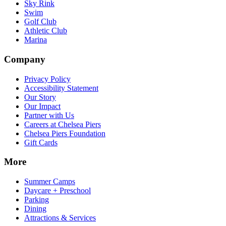
Sky Rink​​​​‌ ‍ ​‍​‍‌‍ ‌ ​‍‌‍‍‌‌‍‌ ‌‍‍‌‌‍ ‍​‍​‍​ ‍‍​‍​‍‌ ​ ‌‍​‌‌‍ ‍‌‍‍‌‌ ‌​‌ ‍‌​‍ ‍‌‍‍‌‌‍ ​‍​‍​‍ ​​‍​‍‌‍‍​‌ ​‍‌‍‌‌‌‍‌‍​‍​‍​ ‍‍​‍​‍‌‍‍​‌ ‌​‌ ‌​‌ ​​‌ ​ ​ ‍‍​‍ ​‍ ‌‍​ ‌‍‍​‌‍‌‌‌‍ ​‌ ​ ‌‍‌‌‌‍​‌‌ ​​‌‍‍‌‌‍‌‌‌ ​‍‌ ​ ​‍ ‍‌ ​ ‌‍​‌‌‍ ‍‌‍‍‌‌ ‌​‌ ‍‌​‍ ‍‌ ​ ‌ ‌​‌ ‌‌‌‍‌​‌‍‍‌‌‍ ​‍ ‌‍‍‌‌‍ ‍‌ ‌​‌‍‌‌‌‍ ‍‌ ‌​​‍ ‌‍‌‌‌‍‌​‌‍‍‌‌ ‌​​‍ ‌‍ ‌‌‍ ‌‍‌​‌‍‌‌​ ‌‌ ​​‌ ​‍‌‍‌‌‌ ​ ‌‍‌‌‌‍ ‍‌ ‌​‌‍​‌‌ ‌​‌‍‍‌‌‍ ‌‍ ‍​ ‍ ‌‍‍‌‌‍‌​​ ‌‌‍‌‍‌‍ ‌‍ ‌ ‌​‌‍‌‌‌ ​‍​ ‍ ‌ ‌​‌ ‍‌‌ ​​‌‍‌‌​ ‌‌‍‌‍‌‍ ‌‍ ‌ ‌​‌‍‌‌‌ ​‍​ ‍ ‌ ​​‌‍​‌‌ ‌​‌‍‍​​ ‌‌‍​ ‌‍ ‌‍ ​‌ ‌‌‌‍ ‌‌‍ ‍‌ ​ ​‍‌‌​ ‌‌‌​​‍‌‌ ‌‍‍ ‌‍‌‌‌ ‍‌​‍‌‌​ ​ ‌​‌​​‍‌‌​ ​ ‌​‌​​‍‌‌​ ​‍​ ​‍‌‍‌‌‌‍​‍​ ​‍​ ‍​‌‍​ ​ ‌‌‌‍​ ‌‍​ ‌‍‌‌‌‍​‍‌‍​‌​ ​‌​‍‌‌​ ​‍​ ​‍​‍‌‌​ ‌‌‌​‌​​‍ ‍‌‍ ​‌‍‍‌‌‍ ‍‌‍‍ ‌ ​ ​‍‌‌​ ‌‌‌​​‍‌‌ ‌‍‍ ‌‍‌‌‌ ‍‌​‍‌‌​ ​ ‌​‌​​‍‌‌​ ​ ‌​‌​​‍‌‌​ ​‍​ ​‍​ ‌​​ ‌ ‌‍‌‍‌‍‌‍​ ​​​ ‌‍​ ‌‌​ ‌​‌‍‌​‌‍‌​​ ​‌‌‍​‍​‍‌‌​ ​‍​ ​‍​‍‌‌​ ‌‌‌​‌​​‍ ‍‌‍ ‍‌‍​‌‌‍ ‌‌‍‌‌​ ‌‍​‍‌‍​‌‌ ​ ‌‍‌‌‌‌‌‌‌ ​‍‌‍ ​​ ‌‌‍‍​‌ ‌​‌ ‌​‌ ​​‌ ​ ​‍‌‌​ ​ ‌​​‌​‍‌‌​ ​‍‌​‌‍​‍‌‌​ ​‍‌​‌‍‌‍​ ‌‍‍​‌‍‌‌‌‍ ​‌ ​ ‌‍‌‌‌‍​‌‌ ​​‌‍‍‌‌‍‌‌‌ ​‍‌ ​ ​‍ ‍‌ ​ ‌‍​‌‌‍ ‍‌‍‍‌‌ ‌​‌ ‍‌​‍ ‍‌ ​ ‌ ‌​‌ ‌‌‌‍‌​‌‍‍‌‌‍ ​‍‌‍‌‍‍‌‌‍‌​​ ‌‌‍‌‍‌‍ ‌‍ ‌ ‌​‌‍‌‌‌ ​‍​‍‌‍‌ ‌​‌ ‍‌‌ ​​‌‍‌‌​ ‌‌‍‌‍‌‍ ‌‍ ‌ ‌​‌‍‌‌‌ ​‍​‍‌‍‌ ​​‌‍​‌‌ ‌​‌‍‍​​ ‌‌‍​ ‌‍ ‌‍ ​‌ ‌‌‌‍ ‌‌‍ ‍‌ ​ ​‍‌‌​ ‌‌‌​​‍‌‌ ‌‍‍ ‌‍‌‌‌ ‍‌​‍‌‌​ ​ ‌​‌​​‍‌‌​ ​ ‌​‌​​‍‌‌​ ​‍​ ​‍‌‍‌‌‌‍​‍​ ​‍​ ‍​‌‍​ ​ ‌‌‌‍​ ‌‍​ ‌‍‌‌‌‍​‍‌‍​‌​ ​‌​‍‌‌​ ​‍​ ​‍​‍‌‌​ ‌‌‌​‌​​‍ ‍‌‍ ​‌‍‍‌‌‍ ‍‌‍‍ ‌ ​ ​‍‌‌​ ‌‌‌​​‍‌‌ ‌‍‍ ‌‍‌‌‌ ‍‌​‍‌‌​ ​ ‌​‌​​‍‌‌​ ​ ‌​‌​​‍‌‌​ ​‍​ ​‍​ ‌​​ ‌ ‌‍‌‍‌‍‌‍​ ​​​ ‌‍​ ‌‌​ ‌​‌‍‌​‌‍‌​​ ​‌‌‍​‍​‍‌‌​ ​‍​ ​‍​‍‌‌​ ‌‌‌​‌​​‍ ‍‌‍ ‍‌‍​‌‌‍ ‌‌‍‌‌​‍‌‍‌ ​​‌‍‌‌‌ ​‍‌ ​ ‌ ​​‌‍‌‌‌‍​ ‌ ‌​‌‍‍‌‌ ‌‍‌‍‌‌​ ‌‌ ​​‌ ‌‌‌‍​‍‌‍ ​‌‍‍‌‌ ​ ‌‍‍​‌‍‌‌‌‍‌​​‍​‍‌ ‌
Swim​​​​‌ ‍ ​‍​‍‌‍ ‌ ​‍‌‍‍‌‌‍‌ ‌‍‍‌‌‍ ‍​‍​‍​ ‍‍​‍​‍‌ ​ ‌‍​‌‌‍ ‍‌‍‍‌‌ ‌​‌ ‍‌​‍ ‍‌‍‍‌‌‍ ​‍​‍​‍ ​​‍​‍‌‍‍​‌ ​‍‌‍‌‌‌‍‌‍​‍​‍​ ‍‍​‍​‍‌‍‍​‌ ‌​‌ ‌​‌ ​​‌ ​ ​ ‍‍​‍ ​‍ ‌‍​ ‌‍‍​‌‍‌‌‌‍ ​‌ ​ ‌‍‌‌‌‍​‌‌ ​​‌‍‍‌‌‍‌‌‌ ​‍‌ ​ ​‍ ‍‌ ​ ‌‍​‌‌‍ ‍‌‍‍‌‌ ‌​‌ ‍‌​‍ ‍‌ ​ ‌ ‌​‌ ‌‌‌‍‌​‌‍‍‌‌‍ ​‍ ‌‍‍‌‌‍ ‍‌ ‌​‌‍‌‌‌‍ ‍‌ ‌​​‍ ‌‍‌‌‌‍‌​‌‍‍‌‌ ‌​​‍ ‌‍ ‌‌‍ ‌‍‌​‌‍‌‌​ ‌‌ ​​‌ ​‍‌‍‌‌‌ ​ ‌‍‌‌‌‍ ‍‌ ‌​‌‍​‌‌ ‌​‌‍‍‌‌‍ ‌‍ ‍​ ‍ ‌‍‍‌‌‍‌​​ ‌‌‍‌‍‌‍ ‌‍ ‌ ‌​‌‍‌‌‌ ​‍​ ‍ ‌ ‌​‌ ‍‌‌ ​​‌‍‌‌​ ‌‌‍‌‍‌‍ ‌‍ ‌ ‌​‌‍‌‌‌ ​‍​ ‍ ‌ ​​‌‍​‌‌ ‌​‌‍‍​​ ‌‌‍​ ‌‍ ‌‍ ​‌ ‌‌‌‍ ‌‌‍ ‍‌ ​ ​‍‌‌​ ‌‌‌​​‍‌‌ ‌‍‍ ‌‍‌‌‌ ‍‌​‍‌‌​ ​ ‌​‌​​‍‌‌​ ​ ‌​‌​​‍‌‌​ ​‍​ ​‍‌‍‌‌‌‍​‍​ ​‍​ ‍​‌‍​ ​ ‌‌‌‍​ ‌‍​ ‌‍‌‌‌‍​‍‌‍​‌​ ​‌​‍‌‌​ ​‍​ ​‍​‍‌‌​ ‌‌‌​‌​​‍ ‍‌‍ ​‌‍‍‌‌‍ ‍‌‍‍ ‌ ​ ​‍‌‌​ ‌‌‌​​‍‌‌ ‌‍‍ ‌‍‌‌‌ ‍‌​‍‌‌​ ​ ‌​‌​​‍‌‌​ ​ ‌​‌​​‍‌‌​ ​‍​ ​‍‌‍‌‍‌‍‌‍​ ​​​ ‌‌​ ‌‌​ ‌​​ ​‍‌‍​ ​ ​‌​ ​ ‌‍​ ‌‍​‌‌‍​ ‌‍‌‌​ ‌‍​ ​‌​ ​ ‌‍​ ‌‍​‍​ ‌​​ ‍​‌‍‌​​ ‍​​ ‌‍​ ‌‌‌‍​‍​ ‌​​ ‌​​ ​‌​ ‍‌​ ‍‌‌‍​ ​‍‌‌​ ​‍​ ​‍​‍‌‌​ ‌‌‌​‌​​‍ ‍‌‍ ‍‌‍​‌‌‍ ‌‌‍‌‌​ ‌‍​‍‌‍​‌‌ ​ ‌‍‌‌‌‌‌‌‌ ​‍‌‍ ​​ ‌‌‍‍​‌ ‌​‌ ‌​‌ ​​‌ ​ ​‍‌‌​ ​ ‌​​‌​‍‌‌​ ​‍‌​‌‍​‍‌‌​ ​‍‌​‌‍‌‍​ ‌‍‍​‌‍‌‌‌‍ ​‌ ​ ‌‍‌‌‌‍​‌‌ ​​‌‍‍‌‌‍‌‌‌ ​‍‌ ​ ​‍ ‍‌ ​ ‌‍​‌‌‍ ‍‌‍‍‌‌ ‌​‌ ‍‌​‍ ‍‌ ​ ‌ ‌​‌ ‌‌‌‍‌​‌‍‍‌‌‍ ​‍‌‍‌‍‍‌‌‍‌​​ ‌‌‍‌‍‌‍ ‌‍ ‌ ‌​‌‍‌‌‌ ​‍​‍‌‍‌ ‌​‌ ‍‌‌ ​​‌‍‌‌​ ‌‌‍‌‍‌‍ ‌‍ ‌ ‌​‌‍‌‌‌ ​‍​‍‌‍‌ ​​‌‍​‌‌ ‌​‌‍‍​​ ‌‌‍​ ‌‍ ‌‍ ​‌ ‌‌‌‍ ‌‌‍ ‍‌ ​ ​‍‌‌​ ‌‌‌​​‍‌‌ ‌‍‍ ‌‍‌‌‌ ‍‌​‍‌‌​ ​ ‌​‌​​‍‌‌​ ​ ‌​‌​​‍‌‌​ ​‍​ ​‍‌‍‌‌‌‍​‍​ ​‍​ ‍​‌‍​ ​ ‌‌‌‍​ ‌‍​ ‌‍‌‌‌‍​‍‌‍​‌​ ​‌​‍‌‌​ ​‍​ ​‍​‍‌‌​ ‌‌‌​‌​​‍ ‍‌‍ ​‌‍‍‌‌‍ ‍‌‍‍ ‌ ​ ​‍‌‌​ ‌‌‌​​‍‌‌ ‌‍‍ ‌‍‌‌‌ ‍‌​‍‌‌​ ​ ‌​‌​​‍‌‌​ ​ ‌​‌​​‍‌‌​ ​‍​ ​‍‌‍‌‍‌‍‌‍​ ​​​ ‌‌​ ‌‌​ ‌​​ ​‍‌‍​ ​ ​‌​ ​ ‌‍​ ‌‍​‌‌‍​ ‌‍‌‌​ ‌‍​ ​‌​ ​ ‌‍​ ‌‍​‍​ ‌​​ ‍​‌‍‌​​ ‍​​ ‌‍​ ‌‌‌‍​‍​ ‌​​ ‌​​ ​‌​ ‍‌​ ‍‌‌‍​ ​‍‌‌​ ​‍​ ​‍​‍‌‌​ ‌‌‌​‌​​‍ ‍‌‍ ‍‌‍​‌‌‍ ‌‌‍‌‌​‍‌‍‌ ​​‌‍‌‌‌ ​‍‌ ​ ‌ ​​‌‍‌‌‌‍​ ‌ ‌​‌‍‍‌‌ ‌‍‌‍‌‌​ ‌‌ ​​‌ ‌‌‌‍​‍‌‍ ​‌‍‍‌‌ ​ ‌‍‍​‌‍‌‌‌‍‌​​‍​‍‌ ‌
Golf Club​​​​‌ ‍ ​‍​‍‌‍ ‌ ​‍‌‍‍‌‌‍‌ ‌‍‍‌‌‍ ‍​‍​‍​ ‍‍​‍​‍‌ ​ ‌‍​‌‌‍ ‍‌‍‍‌‌ ‌​‌ ‍‌​‍ ‍‌‍‍‌‌‍ ​‍​‍​‍ ​​‍​‍‌‍‍​‌ ​‍‌‍‌‌‌‍‌‍​‍​‍​ ‍‍​‍​‍‌‍‍​‌ ‌​‌ ‌​‌ ​​‌ ​ ​ ‍‍​‍ ​‍ ‌‍​ ‌‍‍​‌‍‌‌‌‍ ​‌ ​ ‌‍‌‌‌‍​‌‌ ​​‌‍‍‌‌‍‌‌‌ ​‍‌ ​ ​‍ ‍‌ ​ ‌‍​‌‌‍ ‍‌‍‍‌‌ ‌​‌ ‍‌​‍ ‍‌ ​ ‌ ‌​‌ ‌‌‌‍‌​‌‍‍‌‌‍ ​‍ ‌‍‍‌‌‍ ‍‌ ‌​‌‍‌‌‌‍ ‍‌ ‌​​‍ ‌‍‌‌‌‍‌​‌‍‍‌‌ ‌​​‍ ‌‍ ‌‌‍ ‌‍‌​‌‍‌‌​ ‌‌ ​​‌ ​‍‌‍‌‌‌ ​ ‌‍‌‌‌‍ ‍‌ ‌​‌‍​‌‌ ‌​‌‍‍‌‌‍ ‌‍ ‍​ ‍ ‌‍‍‌‌‍‌​​ ‌‌‍‌‍‌‍ ‌‍ ‌ ‌​‌‍‌‌‌ ​‍​ ‍ ‌ ‌​‌ ‍‌‌ ​​‌‍‌‌​ ‌‌‍‌‍‌‍ ‌‍ ‌ ‌​‌‍‌‌‌ ​‍​ ‍ ‌ ​​‌‍​‌‌ ‌​‌‍‍​​ ‌‌‍​ ‌‍ ‌‍ ​‌ ‌‌‌‍ ‌‌‍ ‍‌ ​ ​‍‌‌​ ‌‌‌​​‍‌‌ ‌‍‍ ‌‍‌‌‌ ‍‌​‍‌‌​ ​ ‌​‌​​‍‌‌​ ​ ‌​‌​​‍‌‌​ ​‍​ ​‍‌‍‌‌‌‍​‍​ ​‍​ ‍​‌‍​ ​ ‌‌‌‍​ ‌‍​ ‌‍‌‌‌‍​‍‌‍​‌​ ​‌​‍‌‌​ ​‍​ ​‍​‍‌‌​ ‌‌‌​‌​​‍ ‍‌‍ ​‌‍‍‌‌‍ ‍‌‍‍ ‌ ​ ​‍‌‌​ ‌‌‌​​‍‌‌ ‌‍‍ ‌‍‌‌‌ ‍‌​‍‌‌​ ​ ‌​‌​​‍‌‌​ ​ ‌​‌​​‍‌‌​ ​‍​ ​‍​ ‌​‌‍‌‌​ ‌‍‌‍‌​​ ​‍​ ‌‍​ ​‍‌‍‌‍‌‍​‌‌‍​ ‌‍​ ‌‍​ ​‍‌‌​ ​‍​ ​‍​‍‌‌​ ‌‌‌​‌​​‍ ‍‌‍ ‍‌‍​‌‌‍ ‌‌‍‌‌​ ‌‍​‍‌‍​‌‌ ​ ‌‍‌‌‌‌‌‌‌ ​‍‌‍ ​​ ‌‌‍‍​‌ ‌​‌ ‌​‌ ​​‌ ​ ​‍‌‌​ ​ ‌​​‌​‍‌‌​ ​‍‌​‌‍​‍‌‌​ ​‍‌​‌‍‌‍​ ‌‍‍​‌‍‌‌‌‍ ​‌ ​ ‌‍‌‌‌‍​‌‌ ​​‌‍‍‌‌‍‌‌‌ ​‍‌ ​ ​‍ ‍‌ ​ ‌‍​‌‌‍ ‍‌‍‍‌‌ ‌​‌ ‍‌​‍ ‍‌ ​ ‌ ‌​‌ ‌‌‌‍‌​‌‍‍‌‌‍ ​‍‌‍‌‍‍‌‌‍‌​​ ‌‌‍‌‍‌‍ ‌‍ ‌ ‌​‌‍‌‌‌ ​‍​‍‌‍‌ ‌​‌ ‍‌‌ ​​‌‍‌‌​ ‌‌‍‌‍‌‍ ‌‍ ‌ ‌​‌‍‌‌‌ ​‍​‍‌‍‌ ​​‌‍​‌‌ ‌​‌‍‍​​ ‌‌‍​ ‌‍ ‌‍ ​‌ ‌‌‌‍ ‌‌‍ ‍‌ ​ ​‍‌‌​ ‌‌‌​​‍‌‌ ‌‍‍ ‌‍‌‌‌ ‍‌​‍‌‌​ ​ ‌​‌​​‍‌‌​ ​ ‌​‌​​‍‌‌​ ​‍​ ​‍‌‍‌‌‌‍​‍​ ​‍​ ‍​‌‍​ ​ ‌‌‌‍​ ‌‍​ ‌‍‌‌‌‍​‍‌‍​‌​ ​‌​‍‌‌​ ​‍​ ​‍​‍‌‌​ ‌‌‌​‌​​‍ ‍‌‍ ​‌‍‍‌‌‍ ‍‌‍‍ ‌ ​ ​‍‌‌​ ‌‌‌​​‍‌‌ ‌‍‍ ‌‍‌‌‌ ‍‌​‍‌‌​ ​ ‌​‌​​‍‌‌​ ​ ‌​‌​​‍‌‌​ ​‍​ ​‍​ ‌​‌‍‌‌​ ‌‍‌‍‌​​ ​‍​ ‌‍​ ​‍‌‍‌‍‌‍​‌‌‍​ ‌‍​ ‌‍​ ​‍‌‌​ ​‍​ ​‍​‍‌‌​ ‌‌‌​‌​​‍ ‍‌‍ ‍‌‍​‌‌‍ ‌‌‍‌‌​‍‌‍‌ ​​‌‍‌‌‌ ​‍‌ ​ ‌ ​​‌‍‌‌‌‍​ ‌ ‌​‌‍‍‌‌ ‌‍‌‍‌‌​ ‌‌ ​​‌ ‌‌‌‍​‍‌‍ ​‌‍‍‌‌ ​ ‌‍‍​‌‍‌‌‌‍‌​​‍​‍‌ ‌
Athletic Club​​​​‌ ‍ ​‍​‍‌‍ ‌ ​‍‌‍‍‌‌‍‌ ‌‍‍‌‌‍ ‍​‍​‍​ ‍‍​‍​‍‌ ​ ‌‍​‌‌‍ ‍‌‍‍‌‌ ‌​‌ ‍‌​‍ ‍‌‍‍‌‌‍ ​‍​‍​‍ ​​‍​‍‌‍‍​‌ ​‍‌‍‌‌‌‍‌‍​‍​‍​ ‍‍​‍​‍‌‍‍​‌ ‌​‌ ‌​‌ ​​‌ ​ ​ ‍‍​‍ ​‍ ‌‍​ ‌‍‍​‌‍‌‌‌‍ ​‌ ​ ‌‍‌‌‌‍​‌‌ ​​‌‍‍‌‌‍‌‌‌ ​‍‌ ​ ​‍ ‍‌ ​ ‌‍​‌‌‍ ‍‌‍‍‌‌ ‌​‌ ‍‌​‍ ‍‌ ​ ‌ ‌​‌ ‌‌‌‍‌​‌‍‍‌‌‍ ​‍ ‌‍‍‌‌‍ ‍‌ ‌​‌‍‌‌‌‍ ‍‌ ‌​​‍ ‌‍‌‌‌‍‌​‌‍‍‌‌ ‌​​‍ ‌‍ ‌‌‍ ‌‍‌​‌‍‌‌​ ‌‌ ​​‌ ​‍‌‍‌‌‌ ​ ‌‍‌‌‌‍ ‍‌ ‌​‌‍​‌‌ ‌​‌‍‍‌‌‍ ‌‍ ‍​ ‍ ‌‍‍‌‌‍‌​​ ‌‌‍‌‍‌‍ ‌‍ ‌ ‌​‌‍‌‌‌ ​‍​ ‍ ‌ ‌​‌ ‍‌‌ ​​‌‍‌‌​ ‌‌‍‌‍‌‍ ‌‍ ‌ ‌​‌‍‌‌‌ ​‍​ ‍ ‌ ​​‌‍​‌‌ ‌​‌‍‍​​ ‌‌‍​ ‌‍ ‌‍ ​‌ ‌‌‌‍ ‌‌‍ ‍‌ ​ ​‍‌‌​ ‌‌‌​​‍‌‌ ‌‍‍ ‌‍‌‌‌ ‍‌​‍‌‌​ ​ ‌​‌​​‍‌‌​ ​ ‌​‌​​‍‌‌​ ​‍​ ​‍‌‍‌‌‌‍​‍​ ​‍​ ‍​‌‍​ ​ ‌‌‌‍​ ‌‍​ ‌‍‌‌‌‍​‍‌‍​‌​ ​‌​‍‌‌​ ​‍​ ​‍​‍‌‌​ ‌‌‌​‌​​‍ ‍‌‍ ​‌‍‍‌‌‍ ‍‌‍‍ ‌ ​ ​‍‌‌​ ‌‌‌​​‍‌‌ ‌‍‍ ‌‍‌‌‌ ‍‌​‍‌‌​ ​ ‌​‌​​‍‌‌​ ​ ‌​‌​​‍‌‌​ ​‍​ ​‍​ ‍​‌‍​‌​ ​ ​ ‌​‌‍​‌​ ‌ ‌‍‌​‌‍​‌​ ​ ​ ‍​‌‍‌‌‌‍​ ​‍‌‌​ ​‍​ ​‍​‍‌‌​ ‌‌‌​‌​​‍ ‍‌‍ ‍‌‍​‌‌‍ ‌‌‍‌‌​ ‌‍​‍‌‍​‌‌ ​ ‌‍‌‌‌‌‌‌‌ ​‍‌‍ ​​ ‌‌‍‍​‌ ‌​‌ ‌​‌ ​​‌ ​ ​‍‌‌​ ​ ‌​​‌​‍‌‌​ ​‍‌​‌‍​‍‌‌​ ​‍‌​‌‍‌‍​ ‌‍‍​‌‍‌‌‌‍ ​‌ ​ ‌‍‌‌‌‍​‌‌ ​​‌‍‍‌‌‍‌‌‌ ​‍‌ ​ ​‍ ‍‌ ​ ‌‍​‌‌‍ ‍‌‍‍‌‌ ‌​‌ ‍‌​‍ ‍‌ ​ ‌ ‌​‌ ‌‌‌‍‌​‌‍‍‌‌‍ ​‍‌‍‌‍‍‌‌‍‌​​ ‌‌‍‌‍‌‍ ‌‍ ‌ ‌​‌‍‌‌‌ ​‍​‍‌‍‌ ‌​‌ ‍‌‌ ​​‌‍‌‌​ ‌‌‍‌‍‌‍ ‌‍ ‌ ‌​‌‍‌‌‌ ​‍​‍‌‍‌ ​​‌‍​‌‌ ‌​‌‍‍​​ ‌‌‍​ ‌‍ ‌‍ ​‌ ‌‌‌‍ ‌‌‍ ‍‌ ​ ​‍‌‌​ ‌‌‌​​‍‌‌ ‌‍‍ ‌‍‌‌‌ ‍‌​‍‌‌​ ​ ‌​‌​​‍‌‌​ ​ ‌​‌​​‍‌‌​ ​‍​ ​‍‌‍‌‌‌‍​‍​ ​‍​ ‍​‌‍​ ​ ‌‌‌‍​ ‌‍​ ‌‍‌‌‌‍​‍‌‍​‌​ ​‌​‍‌‌​ ​‍​ ​‍​‍‌‌​ ‌‌‌​‌​​‍ ‍‌‍ ​‌‍‍‌‌‍ ‍‌‍‍ ‌ ​ ​‍‌‌​ ‌‌‌​​‍‌‌ ‌‍‍ ‌‍‌‌‌ ‍‌​‍‌‌​ ​ ‌​‌​​‍‌‌​ ​ ‌​‌​​‍‌‌​ ​‍​ ​‍​ ‍​‌‍​‌​ ​ ​ ‌​‌‍​‌​ ‌ ‌‍‌​‌‍​‌​ ​ ​ ‍​‌‍‌‌‌‍​ ​‍‌‌​ ​‍​ ​‍​‍‌‌​ ‌‌‌​‌​​‍ ‍‌‍ ‍‌‍​‌‌‍ ‌‌‍‌‌​‍‌‍‌ ​​‌‍‌‌‌ ​‍‌ ​ ‌ ​​‌‍‌‌‌‍​ ‌ ‌​‌‍‍‌‌ ‌‍‌‍‌‌​ ‌‌ ​​‌ ‌‌‌‍​‍‌‍ ​‌‍‍‌‌ ​ ‌‍‍​‌‍‌‌‌‍‌​​‍​‍‌ ‌
Marina​​​​‌ ‍ ​‍​‍‌‍ ‌ ​‍‌‍‍‌‌‍‌ ‌‍‍‌‌‍ ‍​‍​‍​ ‍‍​‍​‍‌ ​ ‌‍​‌‌‍ ‍‌‍‍‌‌ ‌​‌ ‍‌​‍ ‍‌‍‍‌‌‍ ​‍​‍​‍ ​​‍​‍‌‍‍​‌ ​‍‌‍‌‌‌‍‌‍​‍​‍​ ‍‍​‍​‍‌‍‍​‌ ‌​‌ ‌​‌ ​​‌ ​ ​ ‍‍​‍ ​‍ ‌‍​ ‌‍‍​‌‍‌‌‌‍ ​‌ ​ ‌‍‌‌‌‍​‌‌ ​​‌‍‍‌‌‍‌‌‌ ​‍‌ ​ ​‍ ‍‌ ​ ‌‍​‌‌‍ ‍‌‍‍‌‌ ‌​‌ ‍‌​‍ ‍‌ ​ ‌ ‌​‌ ‌‌‌‍‌​‌‍‍‌‌‍ ​‍ ‌‍‍‌‌‍ ‍‌ ‌​‌‍‌‌‌‍ ‍‌ ‌​​‍ ‌‍‌‌‌‍‌​‌‍‍‌‌ ‌​​‍ ‌‍ ‌‌‍ ‌‍‌​‌‍‌‌​ ‌‌ ​​‌ ​‍‌‍‌‌‌ ​ ‌‍‌‌‌‍ ‍‌ ‌​‌‍​‌‌ ‌​‌‍‍‌‌‍ ‌‍ ‍​ ‍ ‌‍‍‌‌‍‌​​ ‌‌‍‌‍‌‍ ‌‍ ‌ ‌​‌‍‌‌‌ ​‍​ ‍ ‌ ‌​‌ ‍‌‌ ​​‌‍‌‌​ ‌‌‍‌‍‌‍ ‌‍ ‌ ‌​‌‍‌‌‌ ​‍​ ‍ ‌ ​​‌‍​‌‌ ‌​‌‍‍​​ ‌‌‍​ ‌‍ ‌‍ ​‌ ‌‌‌‍ ‌‌‍ ‍‌ ​ ​‍‌‌​ ‌‌‌​​‍‌‌ ‌‍‍ ‌‍‌‌‌ ‍‌​‍‌‌​ ​ ‌​‌​​‍‌‌​ ​ ‌​‌​​‍‌‌​ ​‍​ ​‍‌‍‌‌‌‍​‍​ ​‍​ ‍​‌‍​ ​ ‌‌‌‍​ ‌‍​ ‌‍‌‌‌‍​‍‌‍​‌​ ​‌​‍‌‌​ ​‍​ ​‍​‍‌‌​ ‌‌‌​‌​​‍ ‍‌‍ ​‌‍‍‌‌‍ ‍‌‍‍ ‌ ​ ​‍‌‌​ ‌‌‌​​‍‌‌ ‌‍‍ ‌‍‌‌‌ ‍‌​‍‌‌​ ​ ‌​‌​​‍‌‌​ ​ ‌​‌​​‍‌‌​ ​‍​ ​‍​ ‌‍​ ‌‌​ ‌‍​ ‌‌‌‍‌‌‌‍‌‍‌‍​‌​ ​​​ ‌‍​ ‌‌​ ‌​‌‍‌​​‍‌‌​ ​‍​ ​‍​‍‌‌​ ‌‌‌​‌​​‍ ‍‌‍ ‍‌‍​‌‌‍ ‌‌‍‌‌​ ‌‍​‍‌‍​‌‌ ​ ‌‍‌‌‌‌‌‌‌ ​‍‌‍ ​​ ‌‌‍‍​‌ ‌​‌ ‌​‌ ​​‌ ​ ​‍‌‌​ ​ ‌​​‌​‍‌‌​ ​‍‌​‌‍​‍‌‌​ ​‍‌​‌‍‌‍​ ‌‍‍​‌‍‌‌‌‍ ​‌ ​ ‌‍‌‌‌‍​‌‌ ​​‌‍‍‌‌‍‌‌‌ ​‍‌ ​ ​‍ ‍‌ ​ ‌‍​‌‌‍ ‍‌‍‍‌‌ ‌​‌ ‍‌​‍ ‍‌ ​ ‌ ‌​‌ ‌‌‌‍‌​‌‍‍‌‌‍ ​‍‌‍‌‍‍‌‌‍‌​​ ‌‌‍‌‍‌‍ ‌‍ ‌ ‌​‌‍‌‌‌ ​‍​‍‌‍‌ ‌​‌ ‍‌‌ ​​‌‍‌‌​ ‌‌‍‌‍‌‍ ‌‍ ‌ ‌​‌‍‌‌‌ ​‍​‍‌‍‌ ​​‌‍​‌‌ ‌​‌‍‍​​ ‌‌‍​ ‌‍ ‌‍ ​‌ ‌‌‌‍ ‌‌‍ ‍‌ ​ ​‍‌‌​ ‌‌‌​​‍‌‌ ‌‍‍ ‌‍‌‌‌ ‍‌​‍‌‌​ ​ ‌​‌​​‍‌‌​ ​ ‌​‌​​‍‌‌​ ​‍​ ​‍‌‍‌‌‌‍​‍​ ​‍​ ‍​‌‍​ ​ ‌‌‌‍​ ‌‍​ ‌‍‌‌‌‍​‍‌‍​‌​ ​‌​‍‌‌​ ​‍​ ​‍​‍‌‌​ ‌‌‌​‌​​‍ ‍‌‍ ​‌‍‍‌‌‍ ‍‌‍‍ ‌ ​ ​‍‌‌​ ‌‌‌​​‍‌‌ ‌‍‍ ‌‍‌‌‌ ‍‌​‍‌‌​ ​ ‌​‌​​‍‌‌​ ​ ‌​‌​​‍‌‌​ ​‍​ ​‍​ ‌‍​ ‌‌​ ‌‍​ ‌‌‌‍‌‌‌‍‌‍‌‍​‌​ ​​​ ‌‍​ ‌‌​ ‌​‌‍‌​​‍‌‌​ ​‍​ ​‍​‍‌‌​ ‌‌‌​‌​​‍ ‍‌‍ ‍‌‍​‌‌‍ ‌‌‍‌‌​‍‌‍‌ ​​‌‍‌‌‌ ​‍‌ ​ ‌ ​​‌‍‌‌‌‍​ ‌ ‌​‌‍‍‌‌ ‌‍‌‍‌‌​ ‌‌ ​​‌ ‌‌‌‍​‍‌‍ ​‌‍‍‌‌ ​ ‌‍‍​‌‍‌‌‌‍‌​​‍​‍‌ ‌
Company​​​​‌ ‍ ​‍​‍‌‍ ‌ ​‍‌‍‍‌‌‍‌ ‌‍‍‌‌‍ ‍​‍​‍​ ‍‍​‍​‍‌ ​ ‌‍​‌‌‍ ‍‌‍‍‌‌ ‌​‌ ‍‌​‍ ‍‌‍‍‌‌‍ ​‍​‍​‍ ​​‍​‍‌‍‍​‌ ​‍‌‍‌‌‌‍‌‍​‍​‍​ ‍‍​‍​‍‌‍‍​‌ ‌​‌ ‌​‌ ​​‌ ​ ​ ‍‍​‍ ​‍ ‌‍​ ‌‍‍​‌‍‌‌‌‍ ​‌ ​ ‌‍‌‌‌‍​‌‌ ​​‌‍‍‌‌‍‌‌‌ ​‍‌ ​ ​‍ ‍‌ ​ ‌‍​‌‌‍ ‍‌‍‍‌‌ ‌​‌ ‍‌​‍ ‍‌ ​ ‌ ‌​‌ ‌‌‌‍‌​‌‍‍‌‌‍ ​‍ ‌‍‍‌‌‍ ‍‌ ‌​‌‍‌‌‌‍ ‍‌ ‌​​‍ ‌‍‌‌‌‍‌​‌‍‍‌‌ ‌​​‍ ‌‍ ‌‌‍ ‌‍‌​‌‍‌‌​ ‌‌ ​​‌ ​‍‌‍‌‌‌ ​ ‌‍‌‌‌‍ ‍‌ ‌​‌‍​‌‌ ‌​‌‍‍‌‌‍ ‌‍ ‍​ ‍ ‌‍‍‌‌‍‌​​ ‌‌‍‌‍‌‍ ‌‍ ‌ ‌​‌‍‌‌‌ ​‍​ ‍ ‌ ‌​‌ ‍‌‌ ​​‌‍‌‌​ ‌‌‍‌‍‌‍ ‌‍ ‌ ‌​‌‍‌‌‌ ​‍​ ‍ ‌ ​​‌‍​‌‌ ‌​‌‍‍​​ ‌‌‍​ ‌‍ ‌‍ ​‌ ‌‌‌‍ ‌‌‍ ‍‌ ​ ​‍‌‌​ ‌‌‌​​‍‌‌ ‌‍‍ ‌‍‌‌‌ ‍‌​‍‌‌​ ​ ‌​‌​​‍‌‌​ ​ ‌​‌​​‍‌‌​ ​‍​ ​‍‌‍​ ​ ​ ​ ‌​​ ​​‌‍​ ​ ‌‍‌‍‌​​ ‌​‌‍‌‍‌‍‌‌‌‍‌‌‌‍‌​​‍‌‌​ ​‍​ ​‍​‍‌‌​ ‌‌‌​‌​​‍ ‍‌ ‌​‌‍‍‌‌ ‌​‌‍ ​‌‍‌‌​ ‌‍​‍‌‍​‌‌ ​ ‌‍‌‌‌‌‌‌‌ ​‍‌‍ ​​ ‌‌‍‍​‌ ‌​‌ ‌​‌ ​​‌ ​ ​‍‌‌​ ​ ‌​​‌​‍‌‌​ ​‍‌​‌‍​‍‌‌​ ​‍‌​‌‍‌‍​ ‌‍‍​‌‍‌‌‌‍ ​‌ ​ ‌‍‌‌‌‍​‌‌ ​​‌‍‍‌‌‍‌‌‌ ​‍‌ ​ ​‍ ‍‌ ​ ‌‍​‌‌‍ ‍‌‍‍‌‌ ‌​‌ ‍‌​‍ ‍‌ ​ ‌ ‌​‌ ‌‌‌‍‌​‌‍‍‌‌‍ ​‍‌‍‌‍‍‌‌‍‌​​ ‌‌‍‌‍‌‍ ‌‍ ‌ ‌​‌‍‌‌‌ ​‍​‍‌‍‌ ‌​‌ ‍‌‌ ​​‌‍‌‌​ ‌‌‍‌‍‌‍ ‌‍ ‌ ‌​‌‍‌‌‌ ​‍​‍‌‍‌ ​​‌‍​‌‌ ‌​‌‍‍​​ ‌‌‍​ ‌‍ ‌‍ ​‌ ‌‌‌‍ ‌‌‍ ‍‌ ​ ​‍‌‌​ ‌‌‌​​‍‌‌ ‌‍‍ ‌‍‌‌‌ ‍‌​‍‌‌​ ​ ‌​‌​​‍‌‌​ ​ ‌​‌​​‍‌‌​ ​‍​ ​‍‌‍​ ​ ​ ​ ‌​​ ​​‌‍​ ​ ‌‍‌‍‌​​ ‌​‌‍‌‍‌‍‌‌‌‍‌‌‌‍‌​​‍‌‌​ ​‍​ ​‍​‍‌‌​ ‌‌‌​‌​​‍ ‍‌ ‌​‌‍‍‌‌ ‌​‌‍ ​‌‍‌‌​‍‌‍‌ ​​‌‍‌‌‌ ​‍‌ ​ ‌ ​​‌‍‌‌‌‍​ ‌ ‌​‌‍‍‌‌ ‌‍‌‍‌‌​ ‌‌ ​​‌ ‌‌‌‍​‍‌‍ ​‌‍‍‌‌ ​ ‌‍‍​‌‍‌‌‌‍‌​​‍​‍‌ ‌
Privacy Policy​​​​‌ ‍ ​‍​‍‌‍ ‌ ​‍‌‍‍‌‌‍‌ ‌‍‍‌‌‍ ‍​‍​‍​ ‍‍​‍​‍‌ ​ ‌‍​‌‌‍ ‍‌‍‍‌‌ ‌​‌ ‍‌​‍ ‍‌‍‍‌‌‍ ​‍​‍​‍ ​​‍​‍‌‍‍​‌ ​‍‌‍‌‌‌‍‌‍​‍​‍​ ‍‍​‍​‍‌‍‍​‌ ‌​‌ ‌​‌ ​​‌ ​ ​ ‍‍​‍ ​‍ ‌‍​ ‌‍‍​‌‍‌‌‌‍ ​‌ ​ ‌‍‌‌‌‍​‌‌ ​​‌‍‍‌‌‍‌‌‌ ​‍‌ ​ ​‍ ‍‌ ​ ‌‍​‌‌‍ ‍‌‍‍‌‌ ‌​‌ ‍‌​‍ ‍‌ ​ ‌ ‌​‌ ‌‌‌‍‌​‌‍‍‌‌‍ ​‍ ‌‍‍‌‌‍ ‍‌ ‌​‌‍‌‌‌‍ ‍‌ ‌​​‍ ‌‍‌‌‌‍‌​‌‍‍‌‌ ‌​​‍ ‌‍ ‌‌‍ ‌‍‌​‌‍‌‌​ ‌‌ ​​‌ ​‍‌‍‌‌‌ ​ ‌‍‌‌‌‍ ‍‌ ‌​‌‍​‌‌ ‌​‌‍‍‌‌‍ ‌‍ ‍​ ‍ ‌‍‍‌‌‍‌​​ ‌‌‍‌‍‌‍ ‌‍ ‌ ‌​‌‍‌‌‌ ​‍​ ‍ ‌ ‌​‌ ‍‌‌ ​​‌‍‌‌​ ‌‌‍‌‍‌‍ ‌‍ ‌ ‌​‌‍‌‌‌ ​‍​ ‍ ‌ ​​‌‍​‌‌ ‌​‌‍‍​​ ‌‌‍​ ‌‍ ‌‍ ​‌ ‌‌‌‍ ‌‌‍ ‍‌ ​ ​‍‌‌​ ‌‌‌​​‍‌‌ ‌‍‍ ‌‍‌‌‌ ‍‌​‍‌‌​ ​ ‌​‌​​‍‌‌​ ​ ‌​‌​​‍‌‌​ ​‍​ ​‍‌‍​ ​ ​ ​ ‌​​ ​​‌‍​ ​ ‌‍‌‍‌​​ ‌​‌‍‌‍‌‍‌‌‌‍‌‌‌‍‌​​‍‌‌​ ​‍​ ​‍​‍‌‌​ ‌‌‌​‌​​‍ ‍‌‍ ​‌‍‍‌‌‍ ‍‌‍‍ ‌ ​ ​‍‌‌​ ‌‌‌​​‍‌‌ ‌‍‍ ‌‍‌‌‌ ‍‌​‍‌‌​ ​ ‌​‌​​‍‌‌​ ​ ‌​‌​​‍‌‌​ ​‍​ ​‍​ ​​​ ‍‌‌‍‌‌​ ‍​​ ‍‌​ ​‍‌‍​‍‌‍​‍​ ​‍​ ‍​‌‍​‌​ ​​​‍‌‌​ ​‍​ ​‍​‍‌‌​ ‌‌‌​‌​​‍ ‍‌‍ ‍‌‍​‌‌‍ ‌‌‍‌‌​ ‌‍​‍‌‍​‌‌ ​ ‌‍‌‌‌‌‌‌‌ ​‍‌‍ ​​ ‌‌‍‍​‌ ‌​‌ ‌​‌ ​​‌ ​ ​‍‌‌​ ​ ‌​​‌​‍‌‌​ ​‍‌​‌‍​‍‌‌​ ​‍‌​‌‍‌‍​ ‌‍‍​‌‍‌‌‌‍ ​‌ ​ ‌‍‌‌‌‍​‌‌ ​​‌‍‍‌‌‍‌‌‌ ​‍‌ ​ ​‍ ‍‌ ​ ‌‍​‌‌‍ ‍‌‍‍‌‌ ‌​‌ ‍‌​‍ ‍‌ ​ ‌ ‌​‌ ‌‌‌‍‌​‌‍‍‌‌‍ ​‍‌‍‌‍‍‌‌‍‌​​ ‌‌‍‌‍‌‍ ‌‍ ‌ ‌​‌‍‌‌‌ ​‍​‍‌‍‌ ‌​‌ ‍‌‌ ​​‌‍‌‌​ ‌‌‍‌‍‌‍ ‌‍ ‌ ‌​‌‍‌‌‌ ​‍​‍‌‍‌ ​​‌‍​‌‌ ‌​‌‍‍​​ ‌‌‍​ ‌‍ ‌‍ ​‌ ‌‌‌‍ ‌‌‍ ‍‌ ​ ​‍‌‌​ ‌‌‌​​‍‌‌ ‌‍‍ ‌‍‌‌‌ ‍‌​‍‌‌​ ​ ‌​‌​​‍‌‌​ ​ ‌​‌​​‍‌‌​ ​‍​ ​‍‌‍​ ​ ​ ​ ‌​​ ​​‌‍​ ​ ‌‍‌‍‌​​ ‌​‌‍‌‍‌‍‌‌‌‍‌‌‌‍‌​​‍‌‌​ ​‍​ ​‍​‍‌‌​ ‌‌‌​‌​​‍ ‍‌‍ ​‌‍‍‌‌‍ ‍‌‍‍ ‌ ​ ​‍‌‌​ ‌‌‌​​‍‌‌ ‌‍‍ ‌‍‌‌‌ ‍‌​‍‌‌​ ​ ‌​‌​​‍‌‌​ ​ ‌​‌​​‍‌‌​ ​‍​ ​‍​ ​​​ ‍‌‌‍‌‌​ ‍​​ ‍‌​ ​‍‌‍​‍‌‍​‍​ ​‍​ ‍​‌‍​‌​ ​​​‍‌‌​ ​‍​ ​‍​‍‌‌​ ‌‌‌​‌​​‍ ‍‌‍ ‍‌‍​‌‌‍ ‌‌‍‌‌​‍‌‍‌ ​​‌‍‌‌‌ ​‍‌ ​ ‌ ​​‌‍‌‌‌‍​ ‌ ‌​‌‍‍‌‌ ‌‍‌‍‌‌​ ‌‌ ​​‌ ‌‌‌‍​‍‌‍ ​‌‍‍‌‌ ​ ‌‍‍​‌‍‌‌‌‍‌​​‍​‍‌ ‌
Accessibility Statement​​​​‌ ‍ ​‍​‍‌‍ ‌ ​‍‌‍‍‌‌‍‌ ‌‍‍‌‌‍ ‍​‍​‍​ ‍‍​‍​‍‌ ​ ‌‍​‌‌‍ ‍‌‍‍‌‌ ‌​‌ ‍‌​‍ ‍‌‍‍‌‌‍ ​‍​‍​‍ ​​‍​‍‌‍‍​‌ ​‍‌‍‌‌‌‍‌‍​‍​‍​ ‍‍​‍​‍‌‍‍​‌ ‌​‌ ‌​‌ ​​‌ ​ ​ ‍‍​‍ ​‍ ‌‍​ ‌‍‍​‌‍‌‌‌‍ ​‌ ​ ‌‍‌‌‌‍​‌‌ ​​‌‍‍‌‌‍‌‌‌ ​‍‌ ​ ​‍ ‍‌ ​ ‌‍​‌‌‍ ‍‌‍‍‌‌ ‌​‌ ‍‌​‍ ‍‌ ​ ‌ ‌​‌ ‌‌‌‍‌​‌‍‍‌‌‍ ​‍ ‌‍‍‌‌‍ ‍‌ ‌​‌‍‌‌‌‍ ‍‌ ‌​​‍ ‌‍‌‌‌‍‌​‌‍‍‌‌ ‌​​‍ ‌‍ ‌‌‍ ‌‍‌​‌‍‌‌​ ‌‌ ​​‌ ​‍‌‍‌‌‌ ​ ‌‍‌‌‌‍ ‍‌ ‌​‌‍​‌‌ ‌​‌‍‍‌‌‍ ‌‍ ‍​ ‍ ‌‍‍‌‌‍‌​​ ‌‌‍‌‍‌‍ ‌‍ ‌ ‌​‌‍‌‌‌ ​‍​ ‍ ‌ ‌​‌ ‍‌‌ ​​‌‍‌‌​ ‌‌‍‌‍‌‍ ‌‍ ‌ ‌​‌‍‌‌‌ ​‍​ ‍ ‌ ​​‌‍​‌‌ ‌​‌‍‍​​ ‌‌‍​ ‌‍ ‌‍ ​‌ ‌‌‌‍ ‌‌‍ ‍‌ ​ ​‍‌‌​ ‌‌‌​​‍‌‌ ‌‍‍ ‌‍‌‌‌ ‍‌​‍‌‌​ ​ ‌​‌​​‍‌‌​ ​ ‌​‌​​‍‌‌​ ​‍​ ​‍‌‍​ ​ ​ ​ ‌​​ ​​‌‍​ ​ ‌‍‌‍‌​​ ‌​‌‍‌‍‌‍‌‌‌‍‌‌‌‍‌​​‍‌‌​ ​‍​ ​‍​‍‌‌​ ‌‌‌​‌​​‍ ‍‌‍ ​‌‍‍‌‌‍ ‍‌‍‍ ‌ ​ ​‍‌‌​ ‌‌‌​​‍‌‌ ‌‍‍ ‌‍‌‌‌ ‍‌​‍‌‌​ ​ ‌​‌​​‍‌‌​ ​ ‌​‌​​‍‌‌​ ​‍​ ​‍​ ​ ​ ‌‍​ ‌ ​ ​ ‌‍​‌​ ‌‍​ ‌ ​ ‍‌​ ​‌​ ‌‍‌‍‌​​ ​​​‍‌‌​ ​‍​ ​‍​‍‌‌​ ‌‌‌​‌​​‍ ‍‌‍ ‍‌‍​‌‌‍ ‌‌‍‌‌​ ‌‍​‍‌‍​‌‌ ​ ‌‍‌‌‌‌‌‌‌ ​‍‌‍ ​​ ‌‌‍‍​‌ ‌​‌ ‌​‌ ​​‌ ​ ​‍‌‌​ ​ ‌​​‌​‍‌‌​ ​‍‌​‌‍​‍‌‌​ ​‍‌​‌‍‌‍​ ‌‍‍​‌‍‌‌‌‍ ​‌ ​ ‌‍‌‌‌‍​‌‌ ​​‌‍‍‌‌‍‌‌‌ ​‍‌ ​ ​‍ ‍‌ ​ ‌‍​‌‌‍ ‍‌‍‍‌‌ ‌​‌ ‍‌​‍ ‍‌ ​ ‌ ‌​‌ ‌‌‌‍‌​‌‍‍‌‌‍ ​‍‌‍‌‍‍‌‌‍‌​​ ‌‌‍‌‍‌‍ ‌‍ ‌ ‌​‌‍‌‌‌ ​‍​‍‌‍‌ ‌​‌ ‍‌‌ ​​‌‍‌‌​ ‌‌‍‌‍‌‍ ‌‍ ‌ ‌​‌‍‌‌‌ ​‍​‍‌‍‌ ​​‌‍​‌‌ ‌​‌‍‍​​ ‌‌‍​ ‌‍ ‌‍ ​‌ ‌‌‌‍ ‌‌‍ ‍‌ ​ ​‍‌‌​ ‌‌‌​​‍‌‌ ‌‍‍ ‌‍‌‌‌ ‍‌​‍‌‌​ ​ ‌​‌​​‍‌‌​ ​ ‌​‌​​‍‌‌​ ​‍​ ​‍‌‍​ ​ ​ ​ ‌​​ ​​‌‍​ ​ ‌‍‌‍‌​​ ‌​‌‍‌‍‌‍‌‌‌‍‌‌‌‍‌​​‍‌‌​ ​‍​ ​‍​‍‌‌​ ‌‌‌​‌​​‍ ‍‌‍ ​‌‍‍‌‌‍ ‍‌‍‍ ‌ ​ ​‍‌‌​ ‌‌‌​​‍‌‌ ‌‍‍ ‌‍‌‌‌ ‍‌​‍‌‌​ ​ ‌​‌​​‍‌‌​ ​ ‌​‌​​‍‌‌​ ​‍​ ​‍​ ​ ​ ‌‍​ ‌ ​ ​ ‌‍​‌​ ‌‍​ ‌ ​ ‍‌​ ​‌​ ‌‍‌‍‌​​ ​​​‍‌‌​ ​‍​ ​‍​‍‌‌​ ‌‌‌​‌​​‍ ‍‌‍ ‍‌‍​‌‌‍ ‌‌‍‌‌​‍‌‍‌ ​​‌‍‌‌‌ ​‍‌ ​ ‌ ​​‌‍‌‌‌‍​ ‌ ‌​‌‍‍‌‌ ‌‍‌‍‌‌​ ‌‌ ​​‌ ‌‌‌‍​‍‌‍ ​‌‍‍‌‌ ​ ‌‍‍​‌‍‌‌‌‍‌​​‍​‍‌ ‌
Our Story​​​​‌ ‍ ​‍​‍‌‍ ‌ ​‍‌‍‍‌‌‍‌ ‌‍‍‌‌‍ ‍​‍​‍​ ‍‍​‍​‍‌ ​ ‌‍​‌‌‍ ‍‌‍‍‌‌ ‌​‌ ‍‌​‍ ‍‌‍‍‌‌‍ ​‍​‍​‍ ​​‍​‍‌‍‍​‌ ​‍‌‍‌‌‌‍‌‍​‍​‍​ ‍‍​‍​‍‌‍‍​‌ ‌​‌ ‌​‌ ​​‌ ​ ​ ‍‍​‍ ​‍ ‌‍​ ‌‍‍​‌‍‌‌‌‍ ​‌ ​ ‌‍‌‌‌‍​‌‌ ​​‌‍‍‌‌‍‌‌‌ ​‍‌ ​ ​‍ ‍‌ ​ ‌‍​‌‌‍ ‍‌‍‍‌‌ ‌​‌ ‍‌​‍ ‍‌ ​ ‌ ‌​‌ ‌‌‌‍‌​‌‍‍‌‌‍ ​‍ ‌‍‍‌‌‍ ‍‌ ‌​‌‍‌‌‌‍ ‍‌ ‌​​‍ ‌‍‌‌‌‍‌​‌‍‍‌‌ ‌​​‍ ‌‍ ‌‌‍ ‌‍‌​‌‍‌‌​ ‌‌ ​​‌ ​‍‌‍‌‌‌ ​ ‌‍‌‌‌‍ ‍‌ ‌​‌‍​‌‌ ‌​‌‍‍‌‌‍ ‌‍ ‍​ ‍ ‌‍‍‌‌‍‌​​ ‌‌‍‌‍‌‍ ‌‍ ‌ ‌​‌‍‌‌‌ ​‍​ ‍ ‌ ‌​‌ ‍‌‌ ​​‌‍‌‌​ ‌‌‍‌‍‌‍ ‌‍ ‌ ‌​‌‍‌‌‌ ​‍​ ‍ ‌ ​​‌‍​‌‌ ‌​‌‍‍​​ ‌‌‍​ ‌‍ ‌‍ ​‌ ‌‌‌‍ ‌‌‍ ‍‌ ​ ​‍‌‌​ ‌‌‌​​‍‌‌ ‌‍‍ ‌‍‌‌‌ ‍‌​‍‌‌​ ​ ‌​‌​​‍‌‌​ ​ ‌​‌​​‍‌‌​ ​‍​ ​‍‌‍​ ​ ​ ​ ‌​​ ​​‌‍​ ​ ‌‍‌‍‌​​ ‌​‌‍‌‍‌‍‌‌‌‍‌‌‌‍‌​​‍‌‌​ ​‍​ ​‍​‍‌‌​ ‌‌‌​‌​​‍ ‍‌‍ ​‌‍‍‌‌‍ ‍‌‍‍ ‌ ​ ​‍‌‌​ ‌‌‌​​‍‌‌ ‌‍‍ ‌‍‌‌‌ ‍‌​‍‌‌​ ​ ‌​‌​​‍‌‌​ ​ ‌​‌​​‍‌‌​ ​‍​ ​‍‌‍‌‍​ ​ ​ ‌‌‌‍‌​‌‍​ ​ ​​​ ​ ​ ‌‍​ ‌‍​ ​ ‌‍​‍​ ​‍​‍‌‌​ ​‍​ ​‍​‍‌‌​ ‌‌‌​‌​​‍ ‍‌‍ ‍‌‍​‌‌‍ ‌‌‍‌‌​ ‌‍​‍‌‍​‌‌ ​ ‌‍‌‌‌‌‌‌‌ ​‍‌‍ ​​ ‌‌‍‍​‌ ‌​‌ ‌​‌ ​​‌ ​ ​‍‌‌​ ​ ‌​​‌​‍‌‌​ ​‍‌​‌‍​‍‌‌​ ​‍‌​‌‍‌‍​ ‌‍‍​‌‍‌‌‌‍ ​‌ ​ ‌‍‌‌‌‍​‌‌ ​​‌‍‍‌‌‍‌‌‌ ​‍‌ ​ ​‍ ‍‌ ​ ‌‍​‌‌‍ ‍‌‍‍‌‌ ‌​‌ ‍‌​‍ ‍‌ ​ ‌ ‌​‌ ‌‌‌‍‌​‌‍‍‌‌‍ ​‍‌‍‌‍‍‌‌‍‌​​ ‌‌‍‌‍‌‍ ‌‍ ‌ ‌​‌‍‌‌‌ ​‍​‍‌‍‌ ‌​‌ ‍‌‌ ​​‌‍‌‌​ ‌‌‍‌‍‌‍ ‌‍ ‌ ‌​‌‍‌‌‌ ​‍​‍‌‍‌ ​​‌‍​‌‌ ‌​‌‍‍​​ ‌‌‍​ ‌‍ ‌‍ ​‌ ‌‌‌‍ ‌‌‍ ‍‌ ​ ​‍‌‌​ ‌‌‌​​‍‌‌ ‌‍‍ ‌‍‌‌‌ ‍‌​‍‌‌​ ​ ‌​‌​​‍‌‌​ ​ ‌​‌​​‍‌‌​ ​‍​ ​‍‌‍​ ​ ​ ​ ‌​​ ​​‌‍​ ​ ‌‍‌‍‌​​ ‌​‌‍‌‍‌‍‌‌‌‍‌‌‌‍‌​​‍‌‌​ ​‍​ ​‍​‍‌‌​ ‌‌‌​‌​​‍ ‍‌‍ ​‌‍‍‌‌‍ ‍‌‍‍ ‌ ​ ​‍‌‌​ ‌‌‌​​‍‌‌ ‌‍‍ ‌‍‌‌‌ ‍‌​‍‌‌​ ​ ‌​‌​​‍‌‌​ ​ ‌​‌​​‍‌‌​ ​‍​ ​‍‌‍‌‍​ ​ ​ ‌‌‌‍‌​‌‍​ ​ ​​​ ​ ​ ‌‍​ ‌‍​ ​ ‌‍​‍​ ​‍​‍‌‌​ ​‍​ ​‍​‍‌‌​ ‌‌‌​‌​​‍ ‍‌‍ ‍‌‍​‌‌‍ ‌‌‍‌‌​‍‌‍‌ ​​‌‍‌‌‌ ​‍‌ ​ ‌ ​​‌‍‌‌‌‍​ ‌ ‌​‌‍‍‌‌ ‌‍‌‍‌‌​ ‌‌ ​​‌ ‌‌‌‍​‍‌‍ ​‌‍‍‌‌ ​ ‌‍‍​‌‍‌‌‌‍‌​​‍​‍‌ ‌
Our Impact​​​​‌ ‍ ​‍​‍‌‍ ‌ ​‍‌‍‍‌‌‍‌ ‌‍‍‌‌‍ ‍​‍​‍​ ‍‍​‍​‍‌ ​ ‌‍​‌‌‍ ‍‌‍‍‌‌ ‌​‌ ‍‌​‍ ‍‌‍‍‌‌‍ ​‍​‍​‍ ​​‍​‍‌‍‍​‌ ​‍‌‍‌‌‌‍‌‍​‍​‍​ ‍‍​‍​‍‌‍‍​‌ ‌​‌ ‌​‌ ​​‌ ​ ​ ‍‍​‍ ​‍ ‌‍​ ‌‍‍​‌‍‌‌‌‍ ​‌ ​ ‌‍‌‌‌‍​‌‌ ​​‌‍‍‌‌‍‌‌‌ ​‍‌ ​ ​‍ ‍‌ ​ ‌‍​‌‌‍ ‍‌‍‍‌‌ ‌​‌ ‍‌​‍ ‍‌ ​ ‌ ‌​‌ ‌‌‌‍‌​‌‍‍‌‌‍ ​‍ ‌‍‍‌‌‍ ‍‌ ‌​‌‍‌‌‌‍ ‍‌ ‌​​‍ ‌‍‌‌‌‍‌​‌‍‍‌‌ ‌​​‍ ‌‍ ‌‌‍ ‌‍‌​‌‍‌‌​ ‌‌ ​​‌ ​‍‌‍‌‌‌ ​ ‌‍‌‌‌‍ ‍‌ ‌​‌‍​‌‌ ‌​‌‍‍‌‌‍ ‌‍ ‍​ ‍ ‌‍‍‌‌‍‌​​ ‌‌‍‌‍‌‍ ‌‍ ‌ ‌​‌‍‌‌‌ ​‍​ ‍ ‌ ‌​‌ ‍‌‌ ​​‌‍‌‌​ ‌‌‍‌‍‌‍ ‌‍ ‌ ‌​‌‍‌‌‌ ​‍​ ‍ ‌ ​​‌‍​‌‌ ‌​‌‍‍​​ ‌‌‍​ ‌‍ ‌‍ ​‌ ‌‌‌‍ ‌‌‍ ‍‌ ​ ​‍‌‌​ ‌‌‌​​‍‌‌ ‌‍‍ ‌‍‌‌‌ ‍‌​‍‌‌​ ​ ‌​‌​​‍‌‌​ ​ ‌​‌​​‍‌‌​ ​‍​ ​‍‌‍​ ​ ​ ​ ‌​​ ​​‌‍​ ​ ‌‍‌‍‌​​ ‌​‌‍‌‍‌‍‌‌‌‍‌‌‌‍‌​​‍‌‌​ ​‍​ ​‍​‍‌‌​ ‌‌‌​‌​​‍ ‍‌‍ ​‌‍‍‌‌‍ ‍‌‍‍ ‌ ​ ​‍‌‌​ ‌‌‌​​‍‌‌ ‌‍‍ ‌‍‌‌‌ ‍‌​‍‌‌​ ​ ‌​‌​​‍‌‌​ ​ ‌​‌​​‍‌‌​ ​‍​ ​‍‌‍‌‍​ ‍‌​ ​ ‌‍​‌​ ‌​​ ​‌‌‍​‌​ ​​‌‍‌‌​ ‌‍‌‍‌​​ ‌ ​‍‌‌​ ​‍​ ​‍​‍‌‌​ ‌‌‌​‌​​‍ ‍‌‍ ‍‌‍​‌‌‍ ‌‌‍‌‌​ ‌‍​‍‌‍​‌‌ ​ ‌‍‌‌‌‌‌‌‌ ​‍‌‍ ​​ ‌‌‍‍​‌ ‌​‌ ‌​‌ ​​‌ ​ ​‍‌‌​ ​ ‌​​‌​‍‌‌​ ​‍‌​‌‍​‍‌‌​ ​‍‌​‌‍‌‍​ ‌‍‍​‌‍‌‌‌‍ ​‌ ​ ‌‍‌‌‌‍​‌‌ ​​‌‍‍‌‌‍‌‌‌ ​‍‌ ​ ​‍ ‍‌ ​ ‌‍​‌‌‍ ‍‌‍‍‌‌ ‌​‌ ‍‌​‍ ‍‌ ​ ‌ ‌​‌ ‌‌‌‍‌​‌‍‍‌‌‍ ​‍‌‍‌‍‍‌‌‍‌​​ ‌‌‍‌‍‌‍ ‌‍ ‌ ‌​‌‍‌‌‌ ​‍​‍‌‍‌ ‌​‌ ‍‌‌ ​​‌‍‌‌​ ‌‌‍‌‍‌‍ ‌‍ ‌ ‌​‌‍‌‌‌ ​‍​‍‌‍‌ ​​‌‍​‌‌ ‌​‌‍‍​​ ‌‌‍​ ‌‍ ‌‍ ​‌ ‌‌‌‍ ‌‌‍ ‍‌ ​ ​‍‌‌​ ‌‌‌​​‍‌‌ ‌‍‍ ‌‍‌‌‌ ‍‌​‍‌‌​ ​ ‌​‌​​‍‌‌​ ​ ‌​‌​​‍‌‌​ ​‍​ ​‍‌‍​ ​ ​ ​ ‌​​ ​​‌‍​ ​ ‌‍‌‍‌​​ ‌​‌‍‌‍‌‍‌‌‌‍‌‌‌‍‌​​‍‌‌​ ​‍​ ​‍​‍‌‌​ ‌‌‌​‌​​‍ ‍‌‍ ​‌‍‍‌‌‍ ‍‌‍‍ ‌ ​ ​‍‌‌​ ‌‌‌​​‍‌‌ ‌‍‍ ‌‍‌‌‌ ‍‌​‍‌‌​ ​ ‌​‌​​‍‌‌​ ​ ‌​‌​​‍‌‌​ ​‍​ ​‍‌‍‌‍​ ‍‌​ ​ ‌‍​‌​ ‌​​ ​‌‌‍​‌​ ​​‌‍‌‌​ ‌‍‌‍‌​​ ‌ ​‍‌‌​ ​‍​ ​‍​‍‌‌​ ‌‌‌​‌​​‍ ‍‌‍ ‍‌‍​‌‌‍ ‌‌‍‌‌​‍‌‍‌ ​​‌‍‌‌‌ ​‍‌ ​ ‌ ​​‌‍‌‌‌‍​ ‌ ‌​‌‍‍‌‌ ‌‍‌‍‌‌​ ‌‌ ​​‌ ‌‌‌‍​‍‌‍ ​‌‍‍‌‌ ​ ‌‍‍​‌‍‌‌‌‍‌​​‍​‍‌ ‌
Partner with Us​​​​‌ ‍ ​‍​‍‌‍ ‌ ​‍‌‍‍‌‌‍‌ ‌‍‍‌‌‍ ‍​‍​‍​ ‍‍​‍​‍‌ ​ ‌‍​‌‌‍ ‍‌‍‍‌‌ ‌​‌ ‍‌​‍ ‍‌‍‍‌‌‍ ​‍​‍​‍ ​​‍​‍‌‍‍​‌ ​‍‌‍‌‌‌‍‌‍​‍​‍​ ‍‍​‍​‍‌‍‍​‌ ‌​‌ ‌​‌ ​​‌ ​ ​ ‍‍​‍ ​‍ ‌‍​ ‌‍‍​‌‍‌‌‌‍ ​‌ ​ ‌‍‌‌‌‍​‌‌ ​​‌‍‍‌‌‍‌‌‌ ​‍‌ ​ ​‍ ‍‌ ​ ‌‍​‌‌‍ ‍‌‍‍‌‌ ‌​‌ ‍‌​‍ ‍‌ ​ ‌ ‌​‌ ‌‌‌‍‌​‌‍‍‌‌‍ ​‍ ‌‍‍‌‌‍ ‍‌ ‌​‌‍‌‌‌‍ ‍‌ ‌​​‍ ‌‍‌‌‌‍‌​‌‍‍‌‌ ‌​​‍ ‌‍ ‌‌‍ ‌‍‌​‌‍‌‌​ ‌‌ ​​‌ ​‍‌‍‌‌‌ ​ ‌‍‌‌‌‍ ‍‌ ‌​‌‍​‌‌ ‌​‌‍‍‌‌‍ ‌‍ ‍​ ‍ ‌‍‍‌‌‍‌​​ ‌‌‍‌‍‌‍ ‌‍ ‌ ‌​‌‍‌‌‌ ​‍​ ‍ ‌ ‌​‌ ‍‌‌ ​​‌‍‌‌​ ‌‌‍‌‍‌‍ ‌‍ ‌ ‌​‌‍‌‌‌ ​‍​ ‍ ‌ ​​‌‍​‌‌ ‌​‌‍‍​​ ‌‌‍​ ‌‍ ‌‍ ​‌ ‌‌‌‍ ‌‌‍ ‍‌ ​ ​‍‌‌​ ‌‌‌​​‍‌‌ ‌‍‍ ‌‍‌‌‌ ‍‌​‍‌‌​ ​ ‌​‌​​‍‌‌​ ​ ‌​‌​​‍‌‌​ ​‍​ ​‍‌‍​ ​ ​ ​ ‌​​ ​​‌‍​ ​ ‌‍‌‍‌​​ ‌​‌‍‌‍‌‍‌‌‌‍‌‌‌‍‌​​‍‌‌​ ​‍​ ​‍​‍‌‌​ ‌‌‌​‌​​‍ ‍‌‍ ​‌‍‍‌‌‍ ‍‌‍‍ ‌ ​ ​‍‌‌​ ‌‌‌​​‍‌‌ ‌‍‍ ‌‍‌‌‌ ‍‌​‍‌‌​ ​ ‌​‌​​‍‌‌​ ​ ‌​‌​​‍‌‌​ ​‍​ ​‍‌‍‌‌‌‍‌‌​ ​‌‌‍​ ‌‍​ ​ ​​‌‍‌​‌‍‌‌‌‍​‍‌‍​‌​ ‍​‌‍‌‌‌‍​‍‌‍​‍‌‍‌‍​ ‍​‌‍‌‍‌‍‌​​ ​‌‌‍‌‌​ ​​​ ​ ​ ​​​ ‌‌​ ‍‌​ ​ ​ ‍‌​ ‌ ‌‍​‌​ ‍‌‌‍‌​​ ​​​‍‌‌​ ​‍​ ​‍​‍‌‌​ ‌‌‌​‌​​‍ ‍‌‍ ‍‌‍​‌‌‍ ‌‌‍‌‌​ ‌‍​‍‌‍​‌‌ ​ ‌‍‌‌‌‌‌‌‌ ​‍‌‍ ​​ ‌‌‍‍​‌ ‌​‌ ‌​‌ ​​‌ ​ ​‍‌‌​ ​ ‌​​‌​‍‌‌​ ​‍‌​‌‍​‍‌‌​ ​‍‌​‌‍‌‍​ ‌‍‍​‌‍‌‌‌‍ ​‌ ​ ‌‍‌‌‌‍​‌‌ ​​‌‍‍‌‌‍‌‌‌ ​‍‌ ​ ​‍ ‍‌ ​ ‌‍​‌‌‍ ‍‌‍‍‌‌ ‌​‌ ‍‌​‍ ‍‌ ​ ‌ ‌​‌ ‌‌‌‍‌​‌‍‍‌‌‍ ​‍‌‍‌‍‍‌‌‍‌​​ ‌‌‍‌‍‌‍ ‌‍ ‌ ‌​‌‍‌‌‌ ​‍​‍‌‍‌ ‌​‌ ‍‌‌ ​​‌‍‌‌​ ‌‌‍‌‍‌‍ ‌‍ ‌ ‌​‌‍‌‌‌ ​‍​‍‌‍‌ ​​‌‍​‌‌ ‌​‌‍‍​​ ‌‌‍​ ‌‍ ‌‍ ​‌ ‌‌‌‍ ‌‌‍ ‍‌ ​ ​‍‌‌​ ‌‌‌​​‍‌‌ ‌‍‍ ‌‍‌‌‌ ‍‌​‍‌‌​ ​ ‌​‌​​‍‌‌​ ​ ‌​‌​​‍‌‌​ ​‍​ ​‍‌‍​ ​ ​ ​ ‌​​ ​​‌‍​ ​ ‌‍‌‍‌​​ ‌​‌‍‌‍‌‍‌‌‌‍‌‌‌‍‌​​‍‌‌​ ​‍​ ​‍​‍‌‌​ ‌‌‌​‌​​‍ ‍‌‍ ​‌‍‍‌‌‍ ‍‌‍‍ ‌ ​ ​‍‌‌​ ‌‌‌​​‍‌‌ ‌‍‍ ‌‍‌‌‌ ‍‌​‍‌‌​ ​ ‌​‌​​‍‌‌​ ​ ‌​‌​​‍‌‌​ ​‍​ ​‍‌‍‌‌‌‍‌‌​ ​‌‌‍​ ‌‍​ ​ ​​‌‍‌​‌‍‌‌‌‍​‍‌‍​‌​ ‍​‌‍‌‌‌‍​‍‌‍​‍‌‍‌‍​ ‍​‌‍‌‍‌‍‌​​ ​‌‌‍‌‌​ ​​​ ​ ​ ​​​ ‌‌​ ‍‌​ ​ ​ ‍‌​ ‌ ‌‍​‌​ ‍‌‌‍‌​​ ​​​‍‌‌​ ​‍​ ​‍​‍‌‌​ ‌‌‌​‌​​‍ ‍‌‍ ‍‌‍​‌‌‍ ‌‌‍‌‌​‍‌‍‌ ​​‌‍‌‌‌ ​‍‌ ​ ‌ ​​‌‍‌‌‌‍​ ‌ ‌​‌‍‍‌‌ ‌‍‌‍‌‌​ ‌‌ ​​‌ ‌‌‌‍​‍‌‍ ​‌‍‍‌‌ ​ ‌‍‍​‌‍‌‌‌‍‌​​‍​‍‌ ‌
Careers at Chelsea Piers​​​​‌ ‍ ​‍​‍‌‍ ‌ ​‍‌‍‍‌‌‍‌ ‌‍‍‌‌‍ ‍​‍​‍​ ‍‍​‍​‍‌ ​ ‌‍​‌‌‍ ‍‌‍‍‌‌ ‌​‌ ‍‌​‍ ‍‌‍‍‌‌‍ ​‍​‍​‍ ​​‍​‍‌‍‍​‌ ​‍‌‍‌‌‌‍‌‍​‍​‍​ ‍‍​‍​‍‌‍‍​‌ ‌​‌ ‌​‌ ​​‌ ​ ​ ‍‍​‍ ​‍ ‌‍​ ‌‍‍​‌‍‌‌‌‍ ​‌ ​ ‌‍‌‌‌‍​‌‌ ​​‌‍‍‌‌‍‌‌‌ ​‍‌ ​ ​‍ ‍‌ ​ ‌‍​‌‌‍ ‍‌‍‍‌‌ ‌​‌ ‍‌​‍ ‍‌ ​ ‌ ‌​‌ ‌‌‌‍‌​‌‍‍‌‌‍ ​‍ ‌‍‍‌‌‍ ‍‌ ‌​‌‍‌‌‌‍ ‍‌ ‌​​‍ ‌‍‌‌‌‍‌​‌‍‍‌‌ ‌​​‍ ‌‍ ‌‌‍ ‌‍‌​‌‍‌‌​ ‌‌ ​​‌ ​‍‌‍‌‌‌ ​ ‌‍‌‌‌‍ ‍‌ ‌​‌‍​‌‌ ‌​‌‍‍‌‌‍ ‌‍ ‍​ ‍ ‌‍‍‌‌‍‌​​ ‌‌‍‌‍‌‍ ‌‍ ‌ ‌​‌‍‌‌‌ ​‍​ ‍ ‌ ‌​‌ ‍‌‌ ​​‌‍‌‌​ ‌‌‍‌‍‌‍ ‌‍ ‌ ‌​‌‍‌‌‌ ​‍​ ‍ ‌ ​​‌‍​‌‌ ‌​‌‍‍​​ ‌‌‍​ ‌‍ ‌‍ ​‌ ‌‌‌‍ ‌‌‍ ‍‌ ​ ​‍‌‌​ ‌‌‌​​‍‌‌ ‌‍‍ ‌‍‌‌‌ ‍‌​‍‌‌​ ​ ‌​‌​​‍‌‌​ ​ ‌​‌​​‍‌‌​ ​‍​ ​‍‌‍​ ​ ​ ​ ‌​​ ​​‌‍​ ​ ‌‍‌‍‌​​ ‌​‌‍‌‍‌‍‌‌‌‍‌‌‌‍‌​​‍‌‌​ ​‍​ ​‍​‍‌‌​ ‌‌‌​‌​​‍ ‍‌‍ ​‌‍‍‌‌‍ ‍‌‍‍ ‌ ​ ​‍‌‌​ ‌‌‌​​‍‌‌ ‌‍‍ ‌‍‌‌‌ ‍‌​‍‌‌​ ​ ‌​‌​​‍‌‌​ ​ ‌​‌​​‍‌‌​ ​‍​ ​‍​ ‌​​ ‍‌​ ​ ​ ‍​‌‍‌‌​ ​​​ ‍​​ ‌‍‌‍​‌​ ​ ‌‍​‍‌‍​ ​‍‌‌​ ​‍​ ​‍​‍‌‌​ ‌‌‌​‌​​‍ ‍‌‍ ‍‌‍​‌‌‍ ‌‌‍‌‌​ ‌‍​‍‌‍​‌‌ ​ ‌‍‌‌‌‌‌‌‌ ​‍‌‍ ​​ ‌‌‍‍​‌ ‌​‌ ‌​‌ ​​‌ ​ ​‍‌‌​ ​ ‌​​‌​‍‌‌​ ​‍‌​‌‍​‍‌‌​ ​‍‌​‌‍‌‍​ ‌‍‍​‌‍‌‌‌‍ ​‌ ​ ‌‍‌‌‌‍​‌‌ ​​‌‍‍‌‌‍‌‌‌ ​‍‌ ​ ​‍ ‍‌ ​ ‌‍​‌‌‍ ‍‌‍‍‌‌ ‌​‌ ‍‌​‍ ‍‌ ​ ‌ ‌​‌ ‌‌‌‍‌​‌‍‍‌‌‍ ​‍‌‍‌‍‍‌‌‍‌​​ ‌‌‍‌‍‌‍ ‌‍ ‌ ‌​‌‍‌‌‌ ​‍​‍‌‍‌ ‌​‌ ‍‌‌ ​​‌‍‌‌​ ‌‌‍‌‍‌‍ ‌‍ ‌ ‌​‌‍‌‌‌ ​‍​‍‌‍‌ ​​‌‍​‌‌ ‌​‌‍‍​​ ‌‌‍​ ‌‍ ‌‍ ​‌ ‌‌‌‍ ‌‌‍ ‍‌ ​ ​‍‌‌​ ‌‌‌​​‍‌‌ ‌‍‍ ‌‍‌‌‌ ‍‌​‍‌‌​ ​ ‌​‌​​‍‌‌​ ​ ‌​‌​​‍‌‌​ ​‍​ ​‍‌‍​ ​ ​ ​ ‌​​ ​​‌‍​ ​ ‌‍‌‍‌​​ ‌​‌‍‌‍‌‍‌‌‌‍‌‌‌‍‌​​‍‌‌​ ​‍​ ​‍​‍‌‌​ ‌‌‌​‌​​‍ ‍‌‍ ​‌‍‍‌‌‍ ‍‌‍‍ ‌ ​ ​‍‌‌​ ‌‌‌​​‍‌‌ ‌‍‍ ‌‍‌‌‌ ‍‌​‍‌‌​ ​ ‌​‌​​‍‌‌​ ​ ‌​‌​​‍‌‌​ ​‍​ ​‍​ ‌​​ ‍‌​ ​ ​ ‍​‌‍‌‌​ ​​​ ‍​​ ‌‍‌‍​‌​ ​ ‌‍​‍‌‍​ ​‍‌‌​ ​‍​ ​‍​‍‌‌​ ‌‌‌​‌​​‍ ‍‌‍ ‍‌‍​‌‌‍ ‌‌‍‌‌​‍‌‍‌ ​​‌‍‌‌‌ ​‍‌ ​ ‌ ​​‌‍‌‌‌‍​ ‌ ‌​‌‍‍‌‌ ‌‍‌‍‌‌​ ‌‌ ​​‌ ‌‌‌‍​‍‌‍ ​‌‍‍‌‌ ​ ‌‍‍​‌‍‌‌‌‍‌​​‍​‍‌ ‌
Chelsea Piers Foundation​​​​‌ ‍ ​‍​‍‌‍ ‌ ​‍‌‍‍‌‌‍‌ ‌‍‍‌‌‍ ‍​‍​‍​ ‍‍​‍​‍‌ ​ ‌‍​‌‌‍ ‍‌‍‍‌‌ ‌​‌ ‍‌​‍ ‍‌‍‍‌‌‍ ​‍​‍​‍ ​​‍​‍‌‍‍​‌ ​‍‌‍‌‌‌‍‌‍​‍​‍​ ‍‍​‍​‍‌‍‍​‌ ‌​‌ ‌​‌ ​​‌ ​ ​ ‍‍​‍ ​‍ ‌‍​ ‌‍‍​‌‍‌‌‌‍ ​‌ ​ ‌‍‌‌‌‍​‌‌ ​​‌‍‍‌‌‍‌‌‌ ​‍‌ ​ ​‍ ‍‌ ​ ‌‍​‌‌‍ ‍‌‍‍‌‌ ‌​‌ ‍‌​‍ ‍‌ ​ ‌ ‌​‌ ‌‌‌‍‌​‌‍‍‌‌‍ ​‍ ‌‍‍‌‌‍ ‍‌ ‌​‌‍‌‌‌‍ ‍‌ ‌​​‍ ‌‍‌‌‌‍‌​‌‍‍‌‌ ‌​​‍ ‌‍ ‌‌‍ ‌‍‌​‌‍‌‌​ ‌‌ ​​‌ ​‍‌‍‌‌‌ ​ ‌‍‌‌‌‍ ‍‌ ‌​‌‍​‌‌ ‌​‌‍‍‌‌‍ ‌‍ ‍​ ‍ ‌‍‍‌‌‍‌​​ ‌‌‍‌‍‌‍ ‌‍ ‌ ‌​‌‍‌‌‌ ​‍​ ‍ ‌ ‌​‌ ‍‌‌ ​​‌‍‌‌​ ‌‌‍‌‍‌‍ ‌‍ ‌ ‌​‌‍‌‌‌ ​‍​ ‍ ‌ ​​‌‍​‌‌ ‌​‌‍‍​​ ‌‌‍​ ‌‍ ‌‍ ​‌ ‌‌‌‍ ‌‌‍ ‍‌ ​ ​‍‌‌​ ‌‌‌​​‍‌‌ ‌‍‍ ‌‍‌‌‌ ‍‌​‍‌‌​ ​ ‌​‌​​‍‌‌​ ​ ‌​‌​​‍‌‌​ ​‍​ ​‍‌‍​ ​ ​ ​ ‌​​ ​​‌‍​ ​ ‌‍‌‍‌​​ ‌​‌‍‌‍‌‍‌‌‌‍‌‌‌‍‌​​‍‌‌​ ​‍​ ​‍​‍‌‌​ ‌‌‌​‌​​‍ ‍‌‍ ​‌‍‍‌‌‍ ‍‌‍‍ ‌ ​ ​‍‌‌​ ‌‌‌​​‍‌‌ ‌‍‍ ‌‍‌‌‌ ‍‌​‍‌‌​ ​ ‌​‌​​‍‌‌​ ​ ‌​‌​​‍‌‌​ ​‍​ ​‍​ ‌ ​ ‌ ​ ‌​​ ‌ ‌‍‌‍​ ‌ ‌‍‌​​ ‍‌​ ​ ​ ‌ ​ ‌ ‌‍‌‌​‍‌‌​ ​‍​ ​‍​‍‌‌​ ‌‌‌​‌​​‍ ‍‌‍ ‍‌‍​‌‌‍ ‌‌‍‌‌​ ‌‍​‍‌‍​‌‌ ​ ‌‍‌‌‌‌‌‌‌ ​‍‌‍ ​​ ‌‌‍‍​‌ ‌​‌ ‌​‌ ​​‌ ​ ​‍‌‌​ ​ ‌​​‌​‍‌‌​ ​‍‌​‌‍​‍‌‌​ ​‍‌​‌‍‌‍​ ‌‍‍​‌‍‌‌‌‍ ​‌ ​ ‌‍‌‌‌‍​‌‌ ​​‌‍‍‌‌‍‌‌‌ ​‍‌ ​ ​‍ ‍‌ ​ ‌‍​‌‌‍ ‍‌‍‍‌‌ ‌​‌ ‍‌​‍ ‍‌ ​ ‌ ‌​‌ ‌‌‌‍‌​‌‍‍‌‌‍ ​‍‌‍‌‍‍‌‌‍‌​​ ‌‌‍‌‍‌‍ ‌‍ ‌ ‌​‌‍‌‌‌ ​‍​‍‌‍‌ ‌​‌ ‍‌‌ ​​‌‍‌‌​ ‌‌‍‌‍‌‍ ‌‍ ‌ ‌​‌‍‌‌‌ ​‍​‍‌‍‌ ​​‌‍​‌‌ ‌​‌‍‍​​ ‌‌‍​ ‌‍ ‌‍ ​‌ ‌‌‌‍ ‌‌‍ ‍‌ ​ ​‍‌‌​ ‌‌‌​​‍‌‌ ‌‍‍ ‌‍‌‌‌ ‍‌​‍‌‌​ ​ ‌​‌​​‍‌‌​ ​ ‌​‌​​‍‌‌​ ​‍​ ​‍‌‍​ ​ ​ ​ ‌​​ ​​‌‍​ ​ ‌‍‌‍‌​​ ‌​‌‍‌‍‌‍‌‌‌‍‌‌‌‍‌​​‍‌‌​ ​‍​ ​‍​‍‌‌​ ‌‌‌​‌​​‍ ‍‌‍ ​‌‍‍‌‌‍ ‍‌‍‍ ‌ ​ ​‍‌‌​ ‌‌‌​​‍‌‌ ‌‍‍ ‌‍‌‌‌ ‍‌​‍‌‌​ ​ ‌​‌​​‍‌‌​ ​ ‌​‌​​‍‌‌​ ​‍​ ​‍​ ‌ ​ ‌ ​ ‌​​ ‌ ‌‍‌‍​ ‌ ‌‍‌​​ ‍‌​ ​ ​ ‌ ​ ‌ ‌‍‌‌​‍‌‌​ ​‍​ ​‍​‍‌‌​ ‌‌‌​‌​​‍ ‍‌‍ ‍‌‍​‌‌‍ ‌‌‍‌‌​‍‌‍‌ ​​‌‍‌‌‌ ​‍‌ ​ ‌ ​​‌‍‌‌‌‍​ ‌ ‌​‌‍‍‌‌ ‌‍‌‍‌‌​ ‌‌ ​​‌ ‌‌‌‍​‍‌‍ ​‌‍‍‌‌ ​ ‌‍‍​‌‍‌‌‌‍‌​​‍​‍‌ ‌
Gift Cards​​​​‌ ‍ ​‍​‍‌‍ ‌ ​‍‌‍‍‌‌‍‌ ‌‍‍‌‌‍ ‍​‍​‍​ ‍‍​‍​‍‌ ​ ‌‍​‌‌‍ ‍‌‍‍‌‌ ‌​‌ ‍‌​‍ ‍‌‍‍‌‌‍ ​‍​‍​‍ ​​‍​‍‌‍‍​‌ ​‍‌‍‌‌‌‍‌‍​‍​‍​ ‍‍​‍​‍‌‍‍​‌ ‌​‌ ‌​‌ ​​‌ ​ ​ ‍‍​‍ ​‍ ‌‍​ ‌‍‍​‌‍‌‌‌‍ ​‌ ​ ‌‍‌‌‌‍​‌‌ ​​‌‍‍‌‌‍‌‌‌ ​‍‌ ​ ​‍ ‍‌ ​ ‌‍​‌‌‍ ‍‌‍‍‌‌ ‌​‌ ‍‌​‍ ‍‌ ​ ‌ ‌​‌ ‌‌‌‍‌​‌‍‍‌‌‍ ​‍ ‌‍‍‌‌‍ ‍‌ ‌​‌‍‌‌‌‍ ‍‌ ‌​​‍ ‌‍‌‌‌‍‌​‌‍‍‌‌ ‌​​‍ ‌‍ ‌‌‍ ‌‍‌​‌‍‌‌​ ‌‌ ​​‌ ​‍‌‍‌‌‌ ​ ‌‍‌‌‌‍ ‍‌ ‌​‌‍​‌‌ ‌​‌‍‍‌‌‍ ‌‍ ‍​ ‍ ‌‍‍‌‌‍‌​​ ‌‌‍‌‍‌‍ ‌‍ ‌ ‌​‌‍‌‌‌ ​‍​ ‍ ‌ ‌​‌ ‍‌‌ ​​‌‍‌‌​ ‌‌‍‌‍‌‍ ‌‍ ‌ ‌​‌‍‌‌‌ ​‍​ ‍ ‌ ​​‌‍​‌‌ ‌​‌‍‍​​ ‌‌‍​ ‌‍ ‌‍ ​‌ ‌‌‌‍ ‌‌‍ ‍‌ ​ ​‍‌‌​ ‌‌‌​​‍‌‌ ‌‍‍ ‌‍‌‌‌ ‍‌​‍‌‌​ ​ ‌​‌​​‍‌‌​ ​ ‌​‌​​‍‌‌​ ​‍​ ​‍‌‍​ ​ ​ ​ ‌​​ ​​‌‍​ ​ ‌‍‌‍‌​​ ‌​‌‍‌‍‌‍‌‌‌‍‌‌‌‍‌​​‍‌‌​ ​‍​ ​‍​‍‌‌​ ‌‌‌​‌​​‍ ‍‌‍ ​‌‍‍‌‌‍ ‍‌‍‍ ‌ ​ ​‍‌‌​ ‌‌‌​​‍‌‌ ‌‍‍ ‌‍‌‌‌ ‍‌​‍‌‌​ ​ ‌​‌​​‍‌‌​ ​ ‌​‌​​‍‌‌​ ​‍​ ​‍‌‍‌​​ ‍​‌‍​ ‌‍​‌​ ‌​​ ‍‌​ ​‌‌‍‌‍​ ‍​​ ​ ​ ​ ​ ​​​‍‌‌​ ​‍​ ​‍​‍‌‌​ ‌‌‌​‌​​‍ ‍‌‍ ‍‌‍​‌‌‍ ‌‌‍‌‌​ ‌‍​‍‌‍​‌‌ ​ ‌‍‌‌‌‌‌‌‌ ​‍‌‍ ​​ ‌‌‍‍​‌ ‌​‌ ‌​‌ ​​‌ ​ ​‍‌‌​ ​ ‌​​‌​‍‌‌​ ​‍‌​‌‍​‍‌‌​ ​‍‌​‌‍‌‍​ ‌‍‍​‌‍‌‌‌‍ ​‌ ​ ‌‍‌‌‌‍​‌‌ ​​‌‍‍‌‌‍‌‌‌ ​‍‌ ​ ​‍ ‍‌ ​ ‌‍​‌‌‍ ‍‌‍‍‌‌ ‌​‌ ‍‌​‍ ‍‌ ​ ‌ ‌​‌ ‌‌‌‍‌​‌‍‍‌‌‍ ​‍‌‍‌‍‍‌‌‍‌​​ ‌‌‍‌‍‌‍ ‌‍ ‌ ‌​‌‍‌‌‌ ​‍​‍‌‍‌ ‌​‌ ‍‌‌ ​​‌‍‌‌​ ‌‌‍‌‍‌‍ ‌‍ ‌ ‌​‌‍‌‌‌ ​‍​‍‌‍‌ ​​‌‍​‌‌ ‌​‌‍‍​​ ‌‌‍​ ‌‍ ‌‍ ​‌ ‌‌‌‍ ‌‌‍ ‍‌ ​ ​‍‌‌​ ‌‌‌​​‍‌‌ ‌‍‍ ‌‍‌‌‌ ‍‌​‍‌‌​ ​ ‌​‌​​‍‌‌​ ​ ‌​‌​​‍‌‌​ ​‍​ ​‍‌‍​ ​ ​ ​ ‌​​ ​​‌‍​ ​ ‌‍‌‍‌​​ ‌​‌‍‌‍‌‍‌‌‌‍‌‌‌‍‌​​‍‌‌​ ​‍​ ​‍​‍‌‌​ ‌‌‌​‌​​‍ ‍‌‍ ​‌‍‍‌‌‍ ‍‌‍‍ ‌ ​ ​‍‌‌​ ‌‌‌​​‍‌‌ ‌‍‍ ‌‍‌‌‌ ‍‌​‍‌‌​ ​ ‌​‌​​‍‌‌​ ​ ‌​‌​​‍‌‌​ ​‍​ ​‍‌‍‌​​ ‍​‌‍​ ‌‍​‌​ ‌​​ ‍‌​ ​‌‌‍‌‍​ ‍​​ ​ ​ ​ ​ ​​​‍‌‌​ ​‍​ ​‍​‍‌‌​ ‌‌‌​‌​​‍ ‍‌‍ ‍‌‍​‌‌‍ ‌‌‍‌‌​‍‌‍‌ ​​‌‍‌‌‌ ​‍‌ ​ ‌ ​​‌‍‌‌‌‍​ ‌ ‌​‌‍‍‌‌ ‌‍‌‍‌‌​ ‌‌ ​​‌ ‌‌‌‍​‍‌‍ ​‌‍‍‌‌ ​ ‌‍‍​‌‍‌‌‌‍‌​​‍​‍‌ ‌
More​​​​‌ ‍ ​‍​‍‌‍ ‌ ​‍‌‍‍‌‌‍‌ ‌‍‍‌‌‍ ‍​‍​‍​ ‍‍​‍​‍‌ ​ ‌‍​‌‌‍ ‍‌‍‍‌‌ ‌​‌ ‍‌​‍ ‍‌‍‍‌‌‍ ​‍​‍​‍ ​​‍​‍‌‍‍​‌ ​‍‌‍‌‌‌‍‌‍​‍​‍​ ‍‍​‍​‍‌‍‍​‌ ‌​‌ ‌​‌ ​​‌ ​ ​ ‍‍​‍ ​‍ ‌‍​ ‌‍‍​‌‍‌‌‌‍ ​‌ ​ ‌‍‌‌‌‍​‌‌ ​​‌‍‍‌‌‍‌‌‌ ​‍‌ ​ ​‍ ‍‌ ​ ‌‍​‌‌‍ ‍‌‍‍‌‌ ‌​‌ ‍‌​‍ ‍‌ ​ ‌ ‌​‌ ‌‌‌‍‌​‌‍‍‌‌‍ ​‍ ‌‍‍‌‌‍ ‍‌ ‌​‌‍‌‌‌‍ ‍‌ ‌​​‍ ‌‍‌‌‌‍‌​‌‍‍‌‌ ‌​​‍ ‌‍ ‌‌‍ ‌‍‌​‌‍‌‌​ ‌‌ ​​‌ ​‍‌‍‌‌‌ ​ ‌‍‌‌‌‍ ‍‌ ‌​‌‍​‌‌ ‌​‌‍‍‌‌‍ ‌‍ ‍​ ‍ ‌‍‍‌‌‍‌​​ ‌‌‍‌‍‌‍ ‌‍ ‌ ‌​‌‍‌‌‌ ​‍​ ‍ ‌ ‌​‌ ‍‌‌ ​​‌‍‌‌​ ‌‌‍‌‍‌‍ ‌‍ ‌ ‌​‌‍‌‌‌ ​‍​ ‍ ‌ ​​‌‍​‌‌ ‌​‌‍‍​​ ‌‌‍​ ‌‍ ‌‍ ​‌ ‌‌‌‍ ‌‌‍ ‍‌ ​ ​‍‌‌​ ‌‌‌​​‍‌‌ ‌‍‍ ‌‍‌‌‌ ‍‌​‍‌‌​ ​ ‌​‌​​‍‌‌​ ​ ‌​‌​​‍‌‌​ ​‍​ ​‍​ ‌‌​ ​ ​ ‌‌​ ‍‌‌‍​ ​ ​‍‌‍‌​​ ‍​‌‍​‌​ ‍​​ ​ ​ ​ ​‍‌‌​ ​‍​ ​‍​‍‌‌​ ‌‌‌​‌​​‍ ‍‌ ‌​‌‍‍‌‌ ‌​‌‍ ​‌‍‌‌​ ‌‍​‍‌‍​‌‌ ​ ‌‍‌‌‌‌‌‌‌ ​‍‌‍ ​​ ‌‌‍‍​‌ ‌​‌ ‌​‌ ​​‌ ​ ​‍‌‌​ ​ ‌​​‌​‍‌‌​ ​‍‌​‌‍​‍‌‌​ ​‍‌​‌‍‌‍​ ‌‍‍​‌‍‌‌‌‍ ​‌ ​ ‌‍‌‌‌‍​‌‌ ​​‌‍‍‌‌‍‌‌‌ ​‍‌ ​ ​‍ ‍‌ ​ ‌‍​‌‌‍ ‍‌‍‍‌‌ ‌​‌ ‍‌​‍ ‍‌ ​ ‌ ‌​‌ ‌‌‌‍‌​‌‍‍‌‌‍ ​‍‌‍‌‍‍‌‌‍‌​​ ‌‌‍‌‍‌‍ ‌‍ ‌ ‌​‌‍‌‌‌ ​‍​‍‌‍‌ ‌​‌ ‍‌‌ ​​‌‍‌‌​ ‌‌‍‌‍‌‍ ‌‍ ‌ ‌​‌‍‌‌‌ ​‍​‍‌‍‌ ​​‌‍​‌‌ ‌​‌‍‍​​ ‌‌‍​ ‌‍ ‌‍ ​‌ ‌‌‌‍ ‌‌‍ ‍‌ ​ ​‍‌‌​ ‌‌‌​​‍‌‌ ‌‍‍ ‌‍‌‌‌ ‍‌​‍‌‌​ ​ ‌​‌​​‍‌‌​ ​ ‌​‌​​‍‌‌​ ​‍​ ​‍​ ‌‌​ ​ ​ ‌‌​ ‍‌‌‍​ ​ ​‍‌‍‌​​ ‍​‌‍​‌​ ‍​​ ​ ​ ​ ​‍‌‌​ ​‍​ ​‍​‍‌‌​ ‌‌‌​‌​​‍ ‍‌ ‌​‌‍‍‌‌ ‌​‌‍ ​‌‍‌‌​‍‌‍‌ ​​‌‍‌‌‌ ​‍‌ ​ ‌ ​​‌‍‌‌‌‍​ ‌ ‌​‌‍‍‌‌ ‌‍‌‍‌‌​ ‌‌ ​​‌ ‌‌‌‍​‍‌‍ ​‌‍‍‌‌ ​ ‌‍‍​‌‍‌‌‌‍‌​​‍​‍‌ ‌
Summer Camps​​​​‌ ‍ ​‍​‍‌‍ ‌ ​‍‌‍‍‌‌‍‌ ‌‍‍‌‌‍ ‍​‍​‍​ ‍‍​‍​‍‌ ​ ‌‍​‌‌‍ ‍‌‍‍‌‌ ‌​‌ ‍‌​‍ ‍‌‍‍‌‌‍ ​‍​‍​‍ ​​‍​‍‌‍‍​‌ ​‍‌‍‌‌‌‍‌‍​‍​‍​ ‍‍​‍​‍‌‍‍​‌ ‌​‌ ‌​‌ ​​‌ ​ ​ ‍‍​‍ ​‍ ‌‍​ ‌‍‍​‌‍‌‌‌‍ ​‌ ​ ‌‍‌‌‌‍​‌‌ ​​‌‍‍‌‌‍‌‌‌ ​‍‌ ​ ​‍ ‍‌ ​ ‌‍​‌‌‍ ‍‌‍‍‌‌ ‌​‌ ‍‌​‍ ‍‌ ​ ‌ ‌​‌ ‌‌‌‍‌​‌‍‍‌‌‍ ​‍ ‌‍‍‌‌‍ ‍‌ ‌​‌‍‌‌‌‍ ‍‌ ‌​​‍ ‌‍‌‌‌‍‌​‌‍‍‌‌ ‌​​‍ ‌‍ ‌‌‍ ‌‍‌​‌‍‌‌​ ‌‌ ​​‌ ​‍‌‍‌‌‌ ​ ‌‍‌‌‌‍ ‍‌ ‌​‌‍​‌‌ ‌​‌‍‍‌‌‍ ‌‍ ‍​ ‍ ‌‍‍‌‌‍‌​​ ‌‌‍‌‍‌‍ ‌‍ ‌ ‌​‌‍‌‌‌ ​‍​ ‍ ‌ ‌​‌ ‍‌‌ ​​‌‍‌‌​ ‌‌‍‌‍‌‍ ‌‍ ‌ ‌​‌‍‌‌‌ ​‍​ ‍ ‌ ​​‌‍​‌‌ ‌​‌‍‍​​ ‌‌‍​ ‌‍ ‌‍ ​‌ ‌‌‌‍ ‌‌‍ ‍‌ ​ ​‍‌‌​ ‌‌‌​​‍‌‌ ‌‍‍ ‌‍‌‌‌ ‍‌​‍‌‌​ ​ ‌​‌​​‍‌‌​ ​ ‌​‌​​‍‌‌​ ​‍​ ​‍​ ‌‌​ ​ ​ ‌‌​ ‍‌‌‍​ ​ ​‍‌‍‌​​ ‍​‌‍​‌​ ‍​​ ​ ​ ​ ​‍‌‌​ ​‍​ ​‍​‍‌‌​ ‌‌‌​‌​​‍ ‍‌‍ ​‌‍‍‌‌‍ ‍‌‍‍ ‌ ​ ​‍‌‌​ ‌‌‌​​‍‌‌ ‌‍‍ ‌‍‌‌‌ ‍‌​‍‌‌​ ​ ‌​‌​​‍‌‌​ ​ ‌​‌​​‍‌‌​ ​‍​ ​‍‌‍​ ​ ‌​‌‍​ ‌‍​‌‌‍​ ​ ​​‌‍​‌​ ‌​​ ‌ ​ ‍‌​ ‌‍‌‍‌​​‍‌‌​ ​‍​ ​‍​‍‌‌​ ‌‌‌​‌​​‍ ‍‌‍ ‍‌‍​‌‌‍ ‌‌‍‌‌​ ‌‍​‍‌‍​‌‌ ​ ‌‍‌‌‌‌‌‌‌ ​‍‌‍ ​​ ‌‌‍‍​‌ ‌​‌ ‌​‌ ​​‌ ​ ​‍‌‌​ ​ ‌​​‌​‍‌‌​ ​‍‌​‌‍​‍‌‌​ ​‍‌​‌‍‌‍​ ‌‍‍​‌‍‌‌‌‍ ​‌ ​ ‌‍‌‌‌‍​‌‌ ​​‌‍‍‌‌‍‌‌‌ ​‍‌ ​ ​‍ ‍‌ ​ ‌‍​‌‌‍ ‍‌‍‍‌‌ ‌​‌ ‍‌​‍ ‍‌ ​ ‌ ‌​‌ ‌‌‌‍‌​‌‍‍‌‌‍ ​‍‌‍‌‍‍‌‌‍‌​​ ‌‌‍‌‍‌‍ ‌‍ ‌ ‌​‌‍‌‌‌ ​‍​‍‌‍‌ ‌​‌ ‍‌‌ ​​‌‍‌‌​ ‌‌‍‌‍‌‍ ‌‍ ‌ ‌​‌‍‌‌‌ ​‍​‍‌‍‌ ​​‌‍​‌‌ ‌​‌‍‍​​ ‌‌‍​ ‌‍ ‌‍ ​‌ ‌‌‌‍ ‌‌‍ ‍‌ ​ ​‍‌‌​ ‌‌‌​​‍‌‌ ‌‍‍ ‌‍‌‌‌ ‍‌​‍‌‌​ ​ ‌​‌​​‍‌‌​ ​ ‌​‌​​‍‌‌​ ​‍​ ​‍​ ‌‌​ ​ ​ ‌‌​ ‍‌‌‍​ ​ ​‍‌‍‌​​ ‍​‌‍​‌​ ‍​​ ​ ​ ​ ​‍‌‌​ ​‍​ ​‍​‍‌‌​ ‌‌‌​‌​​‍ ‍‌‍ ​‌‍‍‌‌‍ ‍‌‍‍ ‌ ​ ​‍‌‌​ ‌‌‌​​‍‌‌ ‌‍‍ ‌‍‌‌‌ ‍‌​‍‌‌​ ​ ‌​‌​​‍‌‌​ ​ ‌​‌​​‍‌‌​ ​‍​ ​‍‌‍​ ​ ‌​‌‍​ ‌‍​‌‌‍​ ​ ​​‌‍​‌​ ‌​​ ‌ ​ ‍‌​ ‌‍‌‍‌​​‍‌‌​ ​‍​ ​‍​‍‌‌​ ‌‌‌​‌​​‍ ‍‌‍ ‍‌‍​‌‌‍ ‌‌‍‌‌​‍‌‍‌ ​​‌‍‌‌‌ ​‍‌ ​ ‌ ​​‌‍‌‌‌‍​ ‌ ‌​‌‍‍‌‌ ‌‍‌‍‌‌​ ‌‌ ​​‌ ‌‌‌‍​‍‌‍ ​‌‍‍‌‌ ​ ‌‍‍​‌‍‌‌‌‍‌​​‍​‍‌ ‌
Daycare + Preschool​​​​‌ ‍ ​‍​‍‌‍ ‌ ​‍‌‍‍‌‌‍‌ ‌‍‍‌‌‍ ‍​‍​‍​ ‍‍​‍​‍‌ ​ ‌‍​‌‌‍ ‍‌‍‍‌‌ ‌​‌ ‍‌​‍ ‍‌‍‍‌‌‍ ​‍​‍​‍ ​​‍​‍‌‍‍​‌ ​‍‌‍‌‌‌‍‌‍​‍​‍​ ‍‍​‍​‍‌‍‍​‌ ‌​‌ ‌​‌ ​​‌ ​ ​ ‍‍​‍ ​‍ ‌‍​ ‌‍‍​‌‍‌‌‌‍ ​‌ ​ ‌‍‌‌‌‍​‌‌ ​​‌‍‍‌‌‍‌‌‌ ​‍‌ ​ ​‍ ‍‌ ​ ‌‍​‌‌‍ ‍‌‍‍‌‌ ‌​‌ ‍‌​‍ ‍‌ ​ ‌ ‌​‌ ‌‌‌‍‌​‌‍‍‌‌‍ ​‍ ‌‍‍‌‌‍ ‍‌ ‌​‌‍‌‌‌‍ ‍‌ ‌​​‍ ‌‍‌‌‌‍‌​‌‍‍‌‌ ‌​​‍ ‌‍ ‌‌‍ ‌‍‌​‌‍‌‌​ ‌‌ ​​‌ ​‍‌‍‌‌‌ ​ ‌‍‌‌‌‍ ‍‌ ‌​‌‍​‌‌ ‌​‌‍‍‌‌‍ ‌‍ ‍​ ‍ ‌‍‍‌‌‍‌​​ ‌‌‍‌‍‌‍ ‌‍ ‌ ‌​‌‍‌‌‌ ​‍​ ‍ ‌ ‌​‌ ‍‌‌ ​​‌‍‌‌​ ‌‌‍‌‍‌‍ ‌‍ ‌ ‌​‌‍‌‌‌ ​‍​ ‍ ‌ ​​‌‍​‌‌ ‌​‌‍‍​​ ‌‌‍​ ‌‍ ‌‍ ​‌ ‌‌‌‍ ‌‌‍ ‍‌ ​ ​‍‌‌​ ‌‌‌​​‍‌‌ ‌‍‍ ‌‍‌‌‌ ‍‌​‍‌‌​ ​ ‌​‌​​‍‌‌​ ​ ‌​‌​​‍‌‌​ ​‍​ ​‍​ ‌‌​ ​ ​ ‌‌​ ‍‌‌‍​ ​ ​‍‌‍‌​​ ‍​‌‍​‌​ ‍​​ ​ ​ ​ ​‍‌‌​ ​‍​ ​‍​‍‌‌​ ‌‌‌​‌​​‍ ‍‌‍ ​‌‍‍‌‌‍ ‍‌‍‍ ‌ ​ ​‍‌‌​ ‌‌‌​​‍‌‌ ‌‍‍ ‌‍‌‌‌ ‍‌​‍‌‌​ ​ ‌​‌​​‍‌‌​ ​ ‌​‌​​‍‌‌​ ​‍​ ​‍​ ​ ​ ​‌​ ‍​​ ​ ​ ​ ​ ​‍​ ​ ‌‍​‌​ ‌‍​ ‌‍​ ‌‍‌‍​‌​‍‌‌​ ​‍​ ​‍​‍‌‌​ ‌‌‌​‌​​‍ ‍‌‍ ‍‌‍​‌‌‍ ‌‌‍‌‌​ ‌‍​‍‌‍​‌‌ ​ ‌‍‌‌‌‌‌‌‌ ​‍‌‍ ​​ ‌‌‍‍​‌ ‌​‌ ‌​‌ ​​‌ ​ ​‍‌‌​ ​ ‌​​‌​‍‌‌​ ​‍‌​‌‍​‍‌‌​ ​‍‌​‌‍‌‍​ ‌‍‍​‌‍‌‌‌‍ ​‌ ​ ‌‍‌‌‌‍​‌‌ ​​‌‍‍‌‌‍‌‌‌ ​‍‌ ​ ​‍ ‍‌ ​ ‌‍​‌‌‍ ‍‌‍‍‌‌ ‌​‌ ‍‌​‍ ‍‌ ​ ‌ ‌​‌ ‌‌‌‍‌​‌‍‍‌‌‍ ​‍‌‍‌‍‍‌‌‍‌​​ ‌‌‍‌‍‌‍ ‌‍ ‌ ‌​‌‍‌‌‌ ​‍​‍‌‍‌ ‌​‌ ‍‌‌ ​​‌‍‌‌​ ‌‌‍‌‍‌‍ ‌‍ ‌ ‌​‌‍‌‌‌ ​‍​‍‌‍‌ ​​‌‍​‌‌ ‌​‌‍‍​​ ‌‌‍​ ‌‍ ‌‍ ​‌ ‌‌‌‍ ‌‌‍ ‍‌ ​ ​‍‌‌​ ‌‌‌​​‍‌‌ ‌‍‍ ‌‍‌‌‌ ‍‌​‍‌‌​ ​ ‌​‌​​‍‌‌​ ​ ‌​‌​​‍‌‌​ ​‍​ ​‍​ ‌‌​ ​ ​ ‌‌​ ‍‌‌‍​ ​ ​‍‌‍‌​​ ‍​‌‍​‌​ ‍​​ ​ ​ ​ ​‍‌‌​ ​‍​ ​‍​‍‌‌​ ‌‌‌​‌​​‍ ‍‌‍ ​‌‍‍‌‌‍ ‍‌‍‍ ‌ ​ ​‍‌‌​ ‌‌‌​​‍‌‌ ‌‍‍ ‌‍‌‌‌ ‍‌​‍‌‌​ ​ ‌​‌​​‍‌‌​ ​ ‌​‌​​‍‌‌​ ​‍​ ​‍​ ​ ​ ​‌​ ‍​​ ​ ​ ​ ​ ​‍​ ​ ‌‍​‌​ ‌‍​ ‌‍​ ‌‍‌‍​‌​‍‌‌​ ​‍​ ​‍​‍‌‌​ ‌‌‌​‌​​‍ ‍‌‍ ‍‌‍​‌‌‍ ‌‌‍‌‌​‍‌‍‌ ​​‌‍‌‌‌ ​‍‌ ​ ‌ ​​‌‍‌‌‌‍​ ‌ ‌​‌‍‍‌‌ ‌‍‌‍‌‌​ ‌‌ ​​‌ ‌‌‌‍​‍‌‍ ​‌‍‍‌‌ ​ ‌‍‍​‌‍‌‌‌‍‌​​‍​‍‌ ‌
Parking​​​​‌ ‍ ​‍​‍‌‍ ‌ ​‍‌‍‍‌‌‍‌ ‌‍‍‌‌‍ ‍​‍​‍​ ‍‍​‍​‍‌ ​ ‌‍​‌‌‍ ‍‌‍‍‌‌ ‌​‌ ‍‌​‍ ‍‌‍‍‌‌‍ ​‍​‍​‍ ​​‍​‍‌‍‍​‌ ​‍‌‍‌‌‌‍‌‍​‍​‍​ ‍‍​‍​‍‌‍‍​‌ ‌​‌ ‌​‌ ​​‌ ​ ​ ‍‍​‍ ​‍ ‌‍​ ‌‍‍​‌‍‌‌‌‍ ​‌ ​ ‌‍‌‌‌‍​‌‌ ​​‌‍‍‌‌‍‌‌‌ ​‍‌ ​ ​‍ ‍‌ ​ ‌‍​‌‌‍ ‍‌‍‍‌‌ ‌​‌ ‍‌​‍ ‍‌ ​ ‌ ‌​‌ ‌‌‌‍‌​‌‍‍‌‌‍ ​‍ ‌‍‍‌‌‍ ‍‌ ‌​‌‍‌‌‌‍ ‍‌ ‌​​‍ ‌‍‌‌‌‍‌​‌‍‍‌‌ ‌​​‍ ‌‍ ‌‌‍ ‌‍‌​‌‍‌‌​ ‌‌ ​​‌ ​‍‌‍‌‌‌ ​ ‌‍‌‌‌‍ ‍‌ ‌​‌‍​‌‌ ‌​‌‍‍‌‌‍ ‌‍ ‍​ ‍ ‌‍‍‌‌‍‌​​ ‌‌‍‌‍‌‍ ‌‍ ‌ ‌​‌‍‌‌‌ ​‍​ ‍ ‌ ‌​‌ ‍‌‌ ​​‌‍‌‌​ ‌‌‍‌‍‌‍ ‌‍ ‌ ‌​‌‍‌‌‌ ​‍​ ‍ ‌ ​​‌‍​‌‌ ‌​‌‍‍​​ ‌‌‍​ ‌‍ ‌‍ ​‌ ‌‌‌‍ ‌‌‍ ‍‌ ​ ​‍‌‌​ ‌‌‌​​‍‌‌ ‌‍‍ ‌‍‌‌‌ ‍‌​‍‌‌​ ​ ‌​‌​​‍‌‌​ ​ ‌​‌​​‍‌‌​ ​‍​ ​‍​ ‌‌​ ​ ​ ‌‌​ ‍‌‌‍​ ​ ​‍‌‍‌​​ ‍​‌‍​‌​ ‍​​ ​ ​ ​ ​‍‌‌​ ​‍​ ​‍​‍‌‌​ ‌‌‌​‌​​‍ ‍‌‍ ​‌‍‍‌‌‍ ‍‌‍‍ ‌ ​ ​‍‌‌​ ‌‌‌​​‍‌‌ ‌‍‍ ‌‍‌‌‌ ‍‌​‍‌‌​ ​ ‌​‌​​‍‌‌​ ​ ‌​‌​​‍‌‌​ ​‍​ ​‍‌‍​‍​ ​​‌‍‌‍​ ‌‍‌‍‌‍​ ​‌‌‍‌‌‌‍‌‍​ ‌ ​ ​‌‌‍‌‍‌‍‌​​‍‌‌​ ​‍​ ​‍​‍‌‌​ ‌‌‌​‌​​‍ ‍‌‍ ‍‌‍​‌‌‍ ‌‌‍‌‌​ ‌‍​‍‌‍​‌‌ ​ ‌‍‌‌‌‌‌‌‌ ​‍‌‍ ​​ ‌‌‍‍​‌ ‌​‌ ‌​‌ ​​‌ ​ ​‍‌‌​ ​ ‌​​‌​‍‌‌​ ​‍‌​‌‍​‍‌‌​ ​‍‌​‌‍‌‍​ ‌‍‍​‌‍‌‌‌‍ ​‌ ​ ‌‍‌‌‌‍​‌‌ ​​‌‍‍‌‌‍‌‌‌ ​‍‌ ​ ​‍ ‍‌ ​ ‌‍​‌‌‍ ‍‌‍‍‌‌ ‌​‌ ‍‌​‍ ‍‌ ​ ‌ ‌​‌ ‌‌‌‍‌​‌‍‍‌‌‍ ​‍‌‍‌‍‍‌‌‍‌​​ ‌‌‍‌‍‌‍ ‌‍ ‌ ‌​‌‍‌‌‌ ​‍​‍‌‍‌ ‌​‌ ‍‌‌ ​​‌‍‌‌​ ‌‌‍‌‍‌‍ ‌‍ ‌ ‌​‌‍‌‌‌ ​‍​‍‌‍‌ ​​‌‍​‌‌ ‌​‌‍‍​​ ‌‌‍​ ‌‍ ‌‍ ​‌ ‌‌‌‍ ‌‌‍ ‍‌ ​ ​‍‌‌​ ‌‌‌​​‍‌‌ ‌‍‍ ‌‍‌‌‌ ‍‌​‍‌‌​ ​ ‌​‌​​‍‌‌​ ​ ‌​‌​​‍‌‌​ ​‍​ ​‍​ ‌‌​ ​ ​ ‌‌​ ‍‌‌‍​ ​ ​‍‌‍‌​​ ‍​‌‍​‌​ ‍​​ ​ ​ ​ ​‍‌‌​ ​‍​ ​‍​‍‌‌​ ‌‌‌​‌​​‍ ‍‌‍ ​‌‍‍‌‌‍ ‍‌‍‍ ‌ ​ ​‍‌‌​ ‌‌‌​​‍‌‌ ‌‍‍ ‌‍‌‌‌ ‍‌​‍‌‌​ ​ ‌​‌​​‍‌‌​ ​ ‌​‌​​‍‌‌​ ​‍​ ​‍‌‍​‍​ ​​‌‍‌‍​ ‌‍‌‍‌‍​ ​‌‌‍‌‌‌‍‌‍​ ‌ ​ ​‌‌‍‌‍‌‍‌​​‍‌‌​ ​‍​ ​‍​‍‌‌​ ‌‌‌​‌​​‍ ‍‌‍ ‍‌‍​‌‌‍ ‌‌‍‌‌​‍‌‍‌ ​​‌‍‌‌‌ ​‍‌ ​ ‌ ​​‌‍‌‌‌‍​ ‌ ‌​‌‍‍‌‌ ‌‍‌‍‌‌​ ‌‌ ​​‌ ‌‌‌‍​‍‌‍ ​‌‍‍‌‌ ​ ‌‍‍​‌‍‌‌‌‍‌​​‍​‍‌ ‌
Dining​​​​‌ ‍ ​‍​‍‌‍ ‌ ​‍‌‍‍‌‌‍‌ ‌‍‍‌‌‍ ‍​‍​‍​ ‍‍​‍​‍‌ ​ ‌‍​‌‌‍ ‍‌‍‍‌‌ ‌​‌ ‍‌​‍ ‍‌‍‍‌‌‍ ​‍​‍​‍ ​​‍​‍‌‍‍​‌ ​‍‌‍‌‌‌‍‌‍​‍​‍​ ‍‍​‍​‍‌‍‍​‌ ‌​‌ ‌​‌ ​​‌ ​ ​ ‍‍​‍ ​‍ ‌‍​ ‌‍‍​‌‍‌‌‌‍ ​‌ ​ ‌‍‌‌‌‍​‌‌ ​​‌‍‍‌‌‍‌‌‌ ​‍‌ ​ ​‍ ‍‌ ​ ‌‍​‌‌‍ ‍‌‍‍‌‌ ‌​‌ ‍‌​‍ ‍‌ ​ ‌ ‌​‌ ‌‌‌‍‌​‌‍‍‌‌‍ ​‍ ‌‍‍‌‌‍ ‍‌ ‌​‌‍‌‌‌‍ ‍‌ ‌​​‍ ‌‍‌‌‌‍‌​‌‍‍‌‌ ‌​​‍ ‌‍ ‌‌‍ ‌‍‌​‌‍‌‌​ ‌‌ ​​‌ ​‍‌‍‌‌‌ ​ ‌‍‌‌‌‍ ‍‌ ‌​‌‍​‌‌ ‌​‌‍‍‌‌‍ ‌‍ ‍​ ‍ ‌‍‍‌‌‍‌​​ ‌‌‍‌‍‌‍ ‌‍ ‌ ‌​‌‍‌‌‌ ​‍​ ‍ ‌ ‌​‌ ‍‌‌ ​​‌‍‌‌​ ‌‌‍‌‍‌‍ ‌‍ ‌ ‌​‌‍‌‌‌ ​‍​ ‍ ‌ ​​‌‍​‌‌ ‌​‌‍‍​​ ‌‌‍​ ‌‍ ‌‍ ​‌ ‌‌‌‍ ‌‌‍ ‍‌ ​ ​‍‌‌​ ‌‌‌​​‍‌‌ ‌‍‍ ‌‍‌‌‌ ‍‌​‍‌‌​ ​ ‌​‌​​‍‌‌​ ​ ‌​‌​​‍‌‌​ ​‍​ ​‍​ ‌‌​ ​ ​ ‌‌​ ‍‌‌‍​ ​ ​‍‌‍‌​​ ‍​‌‍​‌​ ‍​​ ​ ​ ​ ​‍‌‌​ ​‍​ ​‍​‍‌‌​ ‌‌‌​‌​​‍ ‍‌‍ ​‌‍‍‌‌‍ ‍‌‍‍ ‌ ​ ​‍‌‌​ ‌‌‌​​‍‌‌ ‌‍‍ ‌‍‌‌‌ ‍‌​‍‌‌​ ​ ‌​‌​​‍‌‌​ ​ ‌​‌​​‍‌‌​ ​‍​ ​‍​ ‍​‌‍‌‍‌‍‌​​ ‌‍​ ‍‌‌‍​‍‌‍‌‌​ ‌ ‌‍‌‍​ ‌​​ ‌​​ ​‍​‍‌‌​ ​‍​ ​‍​‍‌‌​ ‌‌‌​‌​​‍ ‍‌‍ ‍‌‍​‌‌‍ ‌‌‍‌‌​ ‌‍​‍‌‍​‌‌ ​ ‌‍‌‌‌‌‌‌‌ ​‍‌‍ ​​ ‌‌‍‍​‌ ‌​‌ ‌​‌ ​​‌ ​ ​‍‌‌​ ​ ‌​​‌​‍‌‌​ ​‍‌​‌‍​‍‌‌​ ​‍‌​‌‍‌‍​ ‌‍‍​‌‍‌‌‌‍ ​‌ ​ ‌‍‌‌‌‍​‌‌ ​​‌‍‍‌‌‍‌‌‌ ​‍‌ ​ ​‍ ‍‌ ​ ‌‍​‌‌‍ ‍‌‍‍‌‌ ‌​‌ ‍‌​‍ ‍‌ ​ ‌ ‌​‌ ‌‌‌‍‌​‌‍‍‌‌‍ ​‍‌‍‌‍‍‌‌‍‌​​ ‌‌‍‌‍‌‍ ‌‍ ‌ ‌​‌‍‌‌‌ ​‍​‍‌‍‌ ‌​‌ ‍‌‌ ​​‌‍‌‌​ ‌‌‍‌‍‌‍ ‌‍ ‌ ‌​‌‍‌‌‌ ​‍​‍‌‍‌ ​​‌‍​‌‌ ‌​‌‍‍​​ ‌‌‍​ ‌‍ ‌‍ ​‌ ‌‌‌‍ ‌‌‍ ‍‌ ​ ​‍‌‌​ ‌‌‌​​‍‌‌ ‌‍‍ ‌‍‌‌‌ ‍‌​‍‌‌​ ​ ‌​‌​​‍‌‌​ ​ ‌​‌​​‍‌‌​ ​‍​ ​‍​ ‌‌​ ​ ​ ‌‌​ ‍‌‌‍​ ​ ​‍‌‍‌​​ ‍​‌‍​‌​ ‍​​ ​ ​ ​ ​‍‌‌​ ​‍​ ​‍​‍‌‌​ ‌‌‌​‌​​‍ ‍‌‍ ​‌‍‍‌‌‍ ‍‌‍‍ ‌ ​ ​‍‌‌​ ‌‌‌​​‍‌‌ ‌‍‍ ‌‍‌‌‌ ‍‌​‍‌‌​ ​ ‌​‌​​‍‌‌​ ​ ‌​‌​​‍‌‌​ ​‍​ ​‍​ ‍​‌‍‌‍‌‍‌​​ ‌‍​ ‍‌‌‍​‍‌‍‌‌​ ‌ ‌‍‌‍​ ‌​​ ‌​​ ​‍​‍‌‌​ ​‍​ ​‍​‍‌‌​ ‌‌‌​‌​​‍ ‍‌‍ ‍‌‍​‌‌‍ ‌‌‍‌‌​‍‌‍‌ ​​‌‍‌‌‌ ​‍‌ ​ ‌ ​​‌‍‌‌‌‍​ ‌ ‌​‌‍‍‌‌ ‌‍‌‍‌‌​ ‌‌ ​​‌ ‌‌‌‍​‍‌‍ ​‌‍‍‌‌ ​ ‌‍‍​‌‍‌‌‌‍‌​​‍​‍‌ ‌
Attractions & Services​​​​‌ ‍ ​‍​‍‌‍ ‌ ​‍‌‍‍‌‌‍‌ ‌‍‍‌‌‍ ‍​‍​‍​ ‍‍​‍​‍‌ ​ ‌‍​‌‌‍ ‍‌‍‍‌‌ ‌​‌ ‍‌​‍ ‍‌‍‍‌‌‍ ​‍​‍​‍ ​​‍​‍‌‍‍​‌ ​‍‌‍‌‌‌‍‌‍​‍​‍​ ‍‍​‍​‍‌‍‍​‌ ‌​‌ ‌​‌ ​​‌ ​ ​ ‍‍​‍ ​‍ ‌‍​ ‌‍‍​‌‍‌‌‌‍ ​‌ ​ ‌‍‌‌‌‍​‌‌ ​​‌‍‍‌‌‍‌‌‌ ​‍‌ ​ ​‍ ‍‌ ​ ‌‍​‌‌‍ ‍‌‍‍‌‌ ‌​‌ ‍‌​‍ ‍‌ ​ ‌ ‌​‌ ‌‌‌‍‌​‌‍‍‌‌‍ ​‍ ‌‍‍‌‌‍ ‍‌ ‌​‌‍‌‌‌‍ ‍‌ ‌​​‍ ‌‍‌‌‌‍‌​‌‍‍‌‌ ‌​​‍ ‌‍ ‌‌‍ ‌‍‌​‌‍‌‌​ ‌‌ ​​‌ ​‍‌‍‌‌‌ ​ ‌‍‌‌‌‍ ‍‌ ‌​‌‍​‌‌ ‌​‌‍‍‌‌‍ ‌‍ ‍​ ‍ ‌‍‍‌‌‍‌​​ ‌‌‍‌‍‌‍ ‌‍ ‌ ‌​‌‍‌‌‌ ​‍​ ‍ ‌ ‌​‌ ‍‌‌ ​​‌‍‌‌​ ‌‌‍‌‍‌‍ ‌‍ ‌ ‌​‌‍‌‌‌ ​‍​ ‍ ‌ ​​‌‍​‌‌ ‌​‌‍‍​​ ‌‌‍​ ‌‍ ‌‍ ​‌ ‌‌‌‍ ‌‌‍ ‍‌ ​ ​‍‌‌​ ‌‌‌​​‍‌‌ ‌‍‍ ‌‍‌‌‌ ‍‌​‍‌‌​ ​ ‌​‌​​‍‌‌​ ​ ‌​‌​​‍‌‌​ ​‍​ ​‍​ ‌‌​ ​ ​ ‌‌​ ‍‌‌‍​ ​ ​‍‌‍‌​​ ‍​‌‍​‌​ ‍​​ ​ ​ ​ ​‍‌‌​ ​‍​ ​‍​‍‌‌​ ‌‌‌​‌​​‍ ‍‌‍ ​‌‍‍‌‌‍ ‍‌‍‍ ‌ ​ ​‍‌‌​ ‌‌‌​​‍‌‌ ‌‍‍ ‌‍‌‌‌ ‍‌​‍‌‌​ ​ ‌​‌​​‍‌‌​ ​ ‌​‌​​‍‌‌​ ​‍​ ​‍​ ​​​ ​ ​ ‍‌​ ‍‌​ ​‍​ ‌​‌‍​‍​ ‌ ​ ​‍​ ‌ ‌‍​‍‌‍‌​​‍‌‌​ ​‍​ ​‍​‍‌‌​ ‌‌‌​‌​​‍ ‍‌‍ ‍‌‍​‌‌‍ ‌‌‍‌‌​ ‌‍​‍‌‍​‌‌ ​ ‌‍‌‌‌‌‌‌‌ ​‍‌‍ ​​ ‌‌‍‍​‌ ‌​‌ ‌​‌ ​​‌ ​ ​‍‌‌​ ​ ‌​​‌​‍‌‌​ ​‍‌​‌‍​‍‌‌​ ​‍‌​‌‍‌‍​ ‌‍‍​‌‍‌‌‌‍ ​‌ ​ ‌‍‌‌‌‍​‌‌ ​​‌‍‍‌‌‍‌‌‌ ​‍‌ ​ ​‍ ‍‌ ​ ‌‍​‌‌‍ ‍‌‍‍‌‌ ‌​‌ ‍‌​‍ ‍‌ ​ ‌ ‌​‌ ‌‌‌‍‌​‌‍‍‌‌‍ ​‍‌‍‌‍‍‌‌‍‌​​ ‌‌‍‌‍‌‍ ‌‍ ‌ ‌​‌‍‌‌‌ ​‍​‍‌‍‌ ‌​‌ ‍‌‌ ​​‌‍‌‌​ ‌‌‍‌‍‌‍ ‌‍ ‌ ‌​‌‍‌‌‌ ​‍​‍‌‍‌ ​​‌‍​‌‌ ‌​‌‍‍​​ ‌‌‍​ ‌‍ ‌‍ ​‌ ‌‌‌‍ ‌‌‍ ‍‌ ​ ​‍‌‌​ ‌‌‌​​‍‌‌ ‌‍‍ ‌‍‌‌‌ ‍‌​‍‌‌​ ​ ‌​‌​​‍‌‌​ ​ ‌​‌​​‍‌‌​ ​‍​ ​‍​ ‌‌​ ​ ​ ‌‌​ ‍‌‌‍​ ​ ​‍‌‍‌​​ ‍​‌‍​‌​ ‍​​ ​ ​ ​ ​‍‌‌​ ​‍​ ​‍​‍‌‌​ ‌‌‌​‌​​‍ ‍‌‍ ​‌‍‍‌‌‍ ‍‌‍‍ ‌ ​ ​‍‌‌​ ‌‌‌​​‍‌‌ ‌‍‍ ‌‍‌‌‌ ‍‌​‍‌‌​ ​ ‌​‌​​‍‌‌​ ​ ‌​‌​​‍‌‌​ ​‍​ ​‍​ ​​​ ​ ​ ‍‌​ ‍‌​ ​‍​ ‌​‌‍​‍​ ‌ ​ ​‍​ ‌ ‌‍​‍‌‍‌​​‍‌‌​ ​‍​ ​‍​‍‌‌​ ‌‌‌​‌​​‍ ‍‌‍ ‍‌‍​‌‌‍ ‌‌‍‌‌​‍‌‍‌ ​​‌‍‌‌‌ ​‍‌ ​ ‌ ​​‌‍‌‌‌‍​ ‌ ‌​‌‍‍‌‌ ‌‍‌‍‌‌​ ‌‌ ​​‌ ‌‌‌‍​‍‌‍ ​‌‍‍‌‌ ​ ‌‍‍​‌‍‌‌‌‍‌​​‍​‍‌ ‌