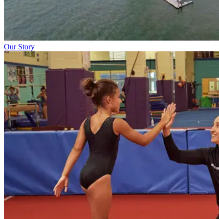
Our Story​​​​‌ ‍ ​‍​‍‌‍ ‌ ​‍‌‍‍‌‌‍‌ ‌‍‍‌‌‍ ‍​‍​‍​ ‍‍​‍​‍‌ ​ ‌‍​‌‌‍ ‍‌‍‍‌‌ ‌​‌ ‍‌​‍ ‍‌‍‍‌‌‍ ​‍​‍​‍ ​​‍​‍‌‍‍​‌ ​‍‌‍‌‌‌‍‌‍​‍​‍​ ‍‍​‍​‍‌‍‍​‌ ‌​‌ ‌​‌ ​​‌ ​ ​ ‍‍​‍ ​‍ ‌‍​ ‌‍‍​‌‍‌‌‌‍ ​‌ ​ ‌‍‌‌‌‍​‌‌ ​​‌‍‍‌‌‍‌‌‌ ​‍‌ ​ ​‍ ‍‌ ​ ‌‍​‌‌‍ ‍‌‍‍‌‌ ‌​‌ ‍‌​‍ ‍‌ ​ ‌ ‌​‌ ‌‌‌‍‌​‌‍‍‌‌‍ ​‍ ‌‍‍‌‌‍ ‍‌ ‌​‌‍‌‌‌‍ ‍‌ ‌​​‍ ‌‍‌‌‌‍‌​‌‍‍‌‌ ‌​​‍ ‌‍ ‌‌‍ ‌‍‌​‌‍‌‌​ ‌‌ ​​‌ ​‍‌‍‌‌‌ ​ ‌‍‌‌‌‍ ‍‌ ‌​‌‍​‌‌ ‌​‌‍‍‌‌‍ ‌‍ ‍​ ‍ ‌‍‍‌‌‍‌​​ ‌‌‍‍​‌‍ ‌‍ ‌‌‍‌‌‌‌​​‌‍​‌‌‍‌ ‌‍‌‌​ ‍ ‌ ‌​‌ ‍‌‌ ​​‌‍‌‌​ ‌‌‍‍​‌‍ ‌‍ ‌‌‍‌‌‌‌​​‌‍​‌‌‍‌ ‌‍‌‌​ ‍ ‌ ​​‌‍​‌‌ ‌​‌‍‍​​ ‌‌ ​​‌‍​‌‌‍‌ ‌‍‌‌‌​​‍‌ ‌‌‌‍‍‌‌‍ ​‌‍‌​‌‍‌‌‌ ​‍​‍‌‌​ ‌‌‌​​‍‌‌ ‌‍‍ ‌‍‌‌‌ ‍‌​‍‌‌​ ​ ‌​‌​​‍‌‌​ ​ ‌​‌​​‍‌‌​ ​‍​ ​‍​ ‌​‌‍‌‌​ ‌‌​ ​‌‌‍​ ​ ‍‌‌‍​‍​ ‍​‌‍​‌​ ‌ ‌‍​‌​ ‌ ​‍‌‌​ ​‍​ ​‍​‍‌‌​ ‌‌‌​‌​​‍ ‍‌‍​ ‌‍​‌‌ ​‍‌‍‌​‌ ​ ​‍‌‌​ ‌‌‌​​‍‌‌ ‌‍‍ ‌‍‌‌‌ ‍‌​‍‌‌​ ​ ‌​‌​​‍‌‌​ ​ ‌​‌​​‍‌‌​ ​‍​ ​‍​ ‍‌‌‍​ ​ ‍‌​ ​​‌‍​ ‌‍​‍‌‍​ ‌‍‌​​ ‌‌​ ‌ ​ ‌ ‌‍​ ​‍‌‌​ ​‍​ ​‍​‍‌‌​ ‌‌‌​‌​​‍ ‍‌ ‌​‌‍‍‌‌ ‌​‌‍ ​‌‍‌‌​ ‌‍​‍‌‍​‌‌ ​ ‌‍‌‌‌‌‌‌‌ ​‍‌‍ ​​ ‌‌‍‍​‌ ‌​‌ ‌​‌ ​​‌ ​ ​‍‌‌​ ​ ‌​​‌​‍‌‌​ ​‍‌​‌‍​‍‌‌​ ​‍‌​‌‍‌‍​ ‌‍‍​‌‍‌‌‌‍ ​‌ ​ ‌‍‌‌‌‍​‌‌ ​​‌‍‍‌‌‍‌‌‌ ​‍‌ ​ ​‍ ‍‌ ​ ‌‍​‌‌‍ ‍‌‍‍‌‌ ‌​‌ ‍‌​‍ ‍‌ ​ ‌ ‌​‌ ‌‌‌‍‌​‌‍‍‌‌‍ ​‍‌‍‌‍‍‌‌‍‌​​ ‌‌‍‍​‌‍ ‌‍ ‌‌‍‌‌‌‌​​‌‍​‌‌‍‌ ‌‍‌‌​‍‌‍‌ ‌​‌ ‍‌‌ ​​‌‍‌‌​ ‌‌‍‍​‌‍ ‌‍ ‌‌‍‌‌‌‌​​‌‍​‌‌‍‌ ‌‍‌‌​‍‌‍‌ ​​‌‍​‌‌ ‌​‌‍‍​​ ‌‌ ​​‌‍​‌‌‍‌ ‌‍‌‌‌​​‍‌ ‌‌‌‍‍‌‌‍ ​‌‍‌​‌‍‌‌‌ ​‍​‍‌‌​ ‌‌‌​​‍‌‌ ‌‍‍ ‌‍‌‌‌ ‍‌​‍‌‌​ ​ ‌​‌​​‍‌‌​ ​ ‌​‌​​‍‌‌​ ​‍​ ​‍​ ‌​‌‍‌‌​ ‌‌​ ​‌‌‍​ ​ ‍‌‌‍​‍​ ‍​‌‍​‌​ ‌ ‌‍​‌​ ‌ ​‍‌‌​ ​‍​ ​‍​‍‌‌​ ‌‌‌​‌​​‍ ‍‌‍​ ‌‍​‌‌ ​‍‌‍‌​‌ ​ ​‍‌‌​ ‌‌‌​​‍‌‌ ‌‍‍ ‌‍‌‌‌ ‍‌​‍‌‌​ ​ ‌​‌​​‍‌‌​ ​ ‌​‌​​‍‌‌​ ​‍​ ​‍​ ‍‌‌‍​ ​ ‍‌​ ​​‌‍​ ‌‍​‍‌‍​ ‌‍‌​​ ‌‌​ ‌ ​ ‌ ‌‍​ ​‍‌‌​ ​‍​ ​‍​‍‌‌​ ‌‌‌​‌​​‍ ‍‌ ‌​‌‍‍‌‌ ‌​‌‍ ​‌‍‌‌​‍‌‍‌ ​​‌‍‌‌‌ ​‍‌ ​ ‌ ​​‌‍‌‌‌‍​ ‌ ‌​‌‍‍‌‌ ‌‍‌‍‌‌​ ‌‌ ​​‌ ‌‌‌‍​‍‌‍ ​‌‍‍‌‌ ​ ‌‍‍​‌‍‌‌‌‍‌​​‍​‍‌ ‌