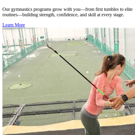
Our gymnastics programs grow with you—from first tumbles to elite
routines—building strength, confidence, and skill at every stage.​​​​‌ ‍ ​‍​‍‌‍ ‌ ​‍‌‍‍‌‌‍‌ ‌‍‍‌‌‍ ‍​‍​‍​ ‍‍​‍​‍‌ ​ ‌‍​‌‌‍ ‍‌‍‍‌‌ ‌​‌ ‍‌​‍ ‍‌‍‍‌‌‍ ​‍​‍​‍ ​​‍​‍‌‍‍​‌ ​‍‌‍‌‌‌‍‌‍​‍​‍​ ‍‍​‍​‍‌‍‍​‌ ‌​‌ ‌​‌ ​​‌ ​ ​ ‍‍​‍ ​‍ ‌‍​ ‌‍‍​‌‍‌‌‌‍ ​‌ ​ ‌‍‌‌‌‍​‌‌ ​​‌‍‍‌‌‍‌‌‌ ​‍‌ ​ ​‍ ‍‌ ​ ‌‍​‌‌‍ ‍‌‍‍‌‌ ‌​‌ ‍‌​‍ ‍‌ ​ ‌ ‌​‌ ‌‌‌‍‌​‌‍‍‌‌‍ ​‍ ‌‍‍‌‌‍ ‍‌ ‌​‌‍‌‌‌‍ ‍‌ ‌​​‍ ‌‍‌‌‌‍‌​‌‍‍‌‌ ‌​​‍ ‌‍ ‌‌‍ ‌‍‌​‌‍‌‌​ ‌‌ ​​‌ ​‍‌‍‌‌‌ ​ ‌‍‌‌‌‍ ‍‌ ‌​‌‍​‌‌ ‌​‌‍‍‌‌‍ ‌‍ ‍​ ‍ ‌‍‍‌‌‍‌​​ ‌‌‍‍​‌‍ ‌‍ ‌‌‍‌‌‌‌​​‌‍​‌‌‍‌ ‌‍‌‌​ ‍ ‌ ‌​‌ ‍‌‌ ​​‌‍‌‌​ ‌‌‍‍​‌‍ ‌‍ ‌‌‍‌‌‌‌​​‌‍​‌‌‍‌ ‌‍‌‌​ ‍ ‌ ​​‌‍​‌‌ ‌​‌‍‍​​ ‌‌ ​​‌‍​‌‌‍‌ ‌‍‌‌‌​​‍‌ ‌‌‌‍‍‌‌‍ ​‌‍‌​‌‍‌‌‌ ​‍​‍‌‌​ ‌‌‌​​‍‌‌ ‌‍‍ ‌‍‌‌‌ ‍‌​‍‌‌​ ​ ‌​‌​​‍‌‌​ ​ ‌​‌​​‍‌‌​ ​‍​ ​‍​ ‍‌‌‍‌​​ ‍​‌‍‌​​ ​‌‌‍‌‌​ ​ ‌‍‌‍‌‍​ ​ ​‌‌‍​‌​ ‌ ​‍‌‌​ ​‍​ ​‍​‍‌‌​ ‌‌‌​‌​​‍ ‍‌ ‌​‌‍​‌‌‍​‍‌ ​ ​‍‌‌​ ‌‌‌​​‍‌‌ ‌‍‍ ‌‍‌‌‌ ‍‌​‍‌‌​ ​ ‌​‌​​‍‌‌​ ​ ‌​‌​​‍‌‌​ ​‍​ ​‍​ ​​​ ​​‌‍‌‌​ ‍​​ ​​‌‍​ ​ ‍‌​ ‍‌‌‍​ ​ ​‌​ ​‌​ ‍‌​‍‌‌​ ​‍​ ​‍​‍‌‌​ ‌‌‌​‌​​‍ ‍‌‍​ ‌‍ ‌‍ ‍‌ ‌​‌‍‌‌‌‍ ‍‌ ‌​​‍‌‌​ ‌‌‌​​‍‌‌ ‌‍‍ ‌‍‌‌‌ ‍‌​‍‌‌​ ​ ‌​‌​​‍‌‌​ ​ ‌​‌​​‍‌‌​ ​‍​ ​‍‌‍‌‌​ ‍‌​ ‌‍‌‍‌‍‌‍‌‍‌‍‌​​ ‌‌‌‍​ ‌‍‌‍​ ​‍​ ​‌​ ​‍​‍‌‌​ ​‍​ ​‍​‍‌‌​ ‌‌‌​‌​​‍ ‍‌ ​‍‌‍‍‌‌‍​ ‌‍‍​‌‌‌​‌‍‌‌‌ ‍​‌ ‌​​‍‌‌​ ‌‌‌​​‍‌‌ ‌‍‍ ‌‍‌‌‌ ‍‌​‍‌‌​ ​ ‌​‌​​‍‌‌​ ​ ‌​‌​​‍‌‌​ ​‍​ ​‍​ ​ ‌‍‌​​ ‌‍​ ​‌‌‍​ ‌‍‌‍​ ​ ​ ​ ‌‍‌​‌‍​‌‌‍​‌​ ​ ​‍‌‌​ ​‍​ ​‍​‍‌‌​ ‌‌‌​‌​​‍ ‍‌‍​ ‌‍‍​‌‍‍‌‌‍ ​‌‍‌​‌ ​‍‌‍‌‌‌‍ ‍​‍‌‌​ ‌‌‌​​‍‌‌ ‌‍‍ ‌‍‌‌‌ ‍‌​‍‌‌​ ​ ‌​‌​​‍‌‌​ ​ ‌​‌​​‍‌‌​ ​‍​ ​‍​ ‌‍​ ‌‍​ ​‌​ ​‌‌‍​‌​ ‌​​ ​‍‌‍​‍​ ​‍​ ‌​‌‍‌‌‌‍‌‍​‍‌‌​ ​‍​ ​‍​‍‌‌​ ‌‌‌​‌​​‍ ‍‌ ‌​‌‍‌‌‌ ‍​‌ ‌​​ ‌‍​‍‌‍​‌‌ ​ ‌‍‌‌‌‌‌‌‌ ​‍‌‍ ​​ ‌‌‍‍​‌ ‌​‌ ‌​‌ ​​‌ ​ ​‍‌‌​ ​ ‌​​‌​‍‌‌​ ​‍‌​‌‍​‍‌‌​ ​‍‌​‌‍‌‍​ ‌‍‍​‌‍‌‌‌‍ ​‌ ​ ‌‍‌‌‌‍​‌‌ ​​‌‍‍‌‌‍‌‌‌ ​‍‌ ​ ​‍ ‍‌ ​ ‌‍​‌‌‍ ‍‌‍‍‌‌ ‌​‌ ‍‌​‍ ‍‌ ​ ‌ ‌​‌ ‌‌‌‍‌​‌‍‍‌‌‍ ​‍‌‍‌‍‍‌‌‍‌​​ ‌‌‍‍​‌‍ ‌‍ ‌‌‍‌‌‌‌​​‌‍​‌‌‍‌ ‌‍‌‌​‍‌‍‌ ‌​‌ ‍‌‌ ​​‌‍‌‌​ ‌‌‍‍​‌‍ ‌‍ ‌‌‍‌‌‌‌​​‌‍​‌‌‍‌ ‌‍‌‌​‍‌‍‌ ​​‌‍​‌‌ ‌​‌‍‍​​ ‌‌ ​​‌‍​‌‌‍‌ ‌‍‌‌‌​​‍‌ ‌‌‌‍‍‌‌‍ ​‌‍‌​‌‍‌‌‌ ​‍​‍‌‌​ ‌‌‌​​‍‌‌ ‌‍‍ ‌‍‌‌‌ ‍‌​‍‌‌​ ​ ‌​‌​​‍‌‌​ ​ ‌​‌​​‍‌‌​ ​‍​ ​‍​ ‍‌‌‍‌​​ ‍​‌‍‌​​ ​‌‌‍‌‌​ ​ ‌‍‌‍‌‍​ ​ ​‌‌‍​‌​ ‌ ​‍‌‌​ ​‍​ ​‍​‍‌‌​ ‌‌‌​‌​​‍ ‍‌ ‌​‌‍​‌‌‍​‍‌ ​ ​‍‌‌​ ‌‌‌​​‍‌‌ ‌‍‍ ‌‍‌‌‌ ‍‌​‍‌‌​ ​ ‌​‌​​‍‌‌​ ​ ‌​‌​​‍‌‌​ ​‍​ ​‍​ ​​​ ​​‌‍‌‌​ ‍​​ ​​‌‍​ ​ ‍‌​ ‍‌‌‍​ ​ ​‌​ ​‌​ ‍‌​‍‌‌​ ​‍​ ​‍​‍‌‌​ ‌‌‌​‌​​‍ ‍‌‍​ ‌‍ ‌‍ ‍‌ ‌​‌‍‌‌‌‍ ‍‌ ‌​​‍‌‌​ ‌‌‌​​‍‌‌ ‌‍‍ ‌‍‌‌‌ ‍‌​‍‌‌​ ​ ‌​‌​​‍‌‌​ ​ ‌​‌​​‍‌‌​ ​‍​ ​‍‌‍‌‌​ ‍‌​ ‌‍‌‍‌‍‌‍‌‍‌‍‌​​ ‌‌‌‍​ ‌‍‌‍​ ​‍​ ​‌​ ​‍​‍‌‌​ ​‍​ ​‍​‍‌‌​ ‌‌‌​‌​​‍ ‍‌ ​‍‌‍‍‌‌‍​ ‌‍‍​‌‌‌​‌‍‌‌‌ ‍​‌ ‌​​‍‌‌​ ‌‌‌​​‍‌‌ ‌‍‍ ‌‍‌‌‌ ‍‌​‍‌‌​ ​ ‌​‌​​‍‌‌​ ​ ‌​‌​​‍‌‌​ ​‍​ ​‍​ ​ ‌‍‌​​ ‌‍​ ​‌‌‍​ ‌‍‌‍​ ​ ​ ​ ‌‍‌​‌‍​‌‌‍​‌​ ​ ​‍‌‌​ ​‍​ ​‍​‍‌‌​ ‌‌‌​‌​​‍ ‍‌‍​ ‌‍‍​‌‍‍‌‌‍ ​‌‍‌​‌ ​‍‌‍‌‌‌‍ ‍​‍‌‌​ ‌‌‌​​‍‌‌ ‌‍‍ ‌‍‌‌‌ ‍‌​‍‌‌​ ​ ‌​‌​​‍‌‌​ ​ ‌​‌​​‍‌‌​ ​‍​ ​‍​ ‌‍​ ‌‍​ ​‌​ ​‌‌‍​‌​ ‌​​ ​‍‌‍​‍​ ​‍​ ‌​‌‍‌‌‌‍‌‍​‍‌‌​ ​‍​ ​‍​‍‌‌​ ‌‌‌​‌​​‍ ‍‌ ‌​‌‍‌‌‌ ‍​‌ ‌​​‍‌‍‌ ​​‌‍‌‌‌ ​‍‌ ​ ‌ ​​‌‍‌‌‌‍​ ‌ ‌​‌‍‍‌‌ ‌‍‌‍‌‌​ ‌‌ ​​‌ ‌‌‌‍​‍‌‍ ​‌‍‍‌‌ ​ ‌‍‍​‌‍‌‌‌‍‌​​‍​‍‌ ‌
Learn More​​​​‌ ‍ ​‍​‍‌‍ ‌ ​‍‌‍‍‌‌‍‌ ‌‍‍‌‌‍ ‍​‍​‍​ ‍‍​‍​‍‌ ​ ‌‍​‌‌‍ ‍‌‍‍‌‌ ‌​‌ ‍‌​‍ ‍‌‍‍‌‌‍ ​‍​‍​‍ ​​‍​‍‌‍‍​‌ ​‍‌‍‌‌‌‍‌‍​‍​‍​ ‍‍​‍​‍‌‍‍​‌ ‌​‌ ‌​‌ ​​‌ ​ ​ ‍‍​‍ ​‍ ‌‍​ ‌‍‍​‌‍‌‌‌‍ ​‌ ​ ‌‍‌‌‌‍​‌‌ ​​‌‍‍‌‌‍‌‌‌ ​‍‌ ​ ​‍ ‍‌ ​ ‌‍​‌‌‍ ‍‌‍‍‌‌ ‌​‌ ‍‌​‍ ‍‌ ​ ‌ ‌​‌ ‌‌‌‍‌​‌‍‍‌‌‍ ​‍ ‌‍‍‌‌‍ ‍‌ ‌​‌‍‌‌‌‍ ‍‌ ‌​​‍ ‌‍‌‌‌‍‌​‌‍‍‌‌ ‌​​‍ ‌‍ ‌‌‍ ‌‍‌​‌‍‌‌​ ‌‌ ​​‌ ​‍‌‍‌‌‌ ​ ‌‍‌‌‌‍ ‍‌ ‌​‌‍​‌‌ ‌​‌‍‍‌‌‍ ‌‍ ‍​ ‍ ‌‍‍‌‌‍‌​​ ‌‌‍‍​‌‍ ‌‍ ‌‌‍‌‌‌‌​​‌‍​‌‌‍‌ ‌‍‌‌​ ‍ ‌ ‌​‌ ‍‌‌ ​​‌‍‌‌​ ‌‌‍‍​‌‍ ‌‍ ‌‌‍‌‌‌‌​​‌‍​‌‌‍‌ ‌‍‌‌​ ‍ ‌ ​​‌‍​‌‌ ‌​‌‍‍​​ ‌‌ ​​‌‍​‌‌‍‌ ‌‍‌‌‌​​‍‌ ‌‌‌‍‍‌‌‍ ​‌‍‌​‌‍‌‌‌ ​‍​‍‌‌​ ‌‌‌​​‍‌‌ ‌‍‍ ‌‍‌‌‌ ‍‌​‍‌‌​ ​ ‌​‌​​‍‌‌​ ​ ‌​‌​​‍‌‌​ ​‍​ ​‍​ ‍‌‌‍‌​​ ‍​‌‍‌​​ ​‌‌‍‌‌​ ​ ‌‍‌‍‌‍​ ​ ​‌‌‍​‌​ ‌ ​‍‌‌​ ​‍​ ​‍​‍‌‌​ ‌‌‌​‌​​‍ ‍‌ ‌​‌‍​‌‌‍​‍‌ ​ ​‍‌‌​ ‌‌‌​​‍‌‌ ‌‍‍ ‌‍‌‌‌ ‍‌​‍‌‌​ ​ ‌​‌​​‍‌‌​ ​ ‌​‌​​‍‌‌​ ​‍​ ​‍​ ​​​ ​​‌‍‌‌​ ‍​​ ​​‌‍​ ​ ‍‌​ ‍‌‌‍​ ​ ​‌​ ​‌​ ‍‌​‍‌‌​ ​‍​ ​‍​‍‌‌​ ‌‌‌​‌​​‍ ‍‌‍​ ‌‍ ‌‍ ‍‌ ‌​‌‍‌‌‌‍ ‍‌ ‌​​‍‌‌​ ‌‌‌​​‍‌‌ ‌‍‍ ‌‍‌‌‌ ‍‌​‍‌‌​ ​ ‌​‌​​‍‌‌​ ​ ‌​‌​​‍‌‌​ ​‍​ ​‍‌‍‌‌​ ‍‌​ ‌‍‌‍‌‍‌‍‌‍‌‍‌​​ ‌‌‌‍​ ‌‍‌‍​ ​‍​ ​‌​ ​‍​‍‌‌​ ​‍​ ​‍​‍‌‌​ ‌‌‌​‌​​‍ ‍‌‍​‍‌ ‌‌‌ ‌​‌ ‌​‌‍ ‌‍ ‍‌ ​ ​‍‌‌​ ‌‌‌​​‍‌‌ ‌‍‍ ‌‍‌‌‌ ‍‌​‍‌‌​ ​ ‌​‌​​‍‌‌​ ​ ‌​‌​​‍‌‌​ ​‍​ ​‍‌‍​ ​ ‍‌​ ‍‌‌‍‌‌​ ​​​ ​ ​ ‌‌​ ​ ‌‍​‍‌‍‌​​ ​‌​ ‌‌​‍‌‌​ ​‍​ ​‍​‍‌‌​ ‌‌‌​‌​​‍ ‍‌ ‌​‌‍‌‌‌ ‍​‌ ‌​​ ‌‍​‍‌‍​‌‌ ​ ‌‍‌‌‌‌‌‌‌ ​‍‌‍ ​​ ‌‌‍‍​‌ ‌​‌ ‌​‌ ​​‌ ​ ​‍‌‌​ ​ ‌​​‌​‍‌‌​ ​‍‌​‌‍​‍‌‌​ ​‍‌​‌‍‌‍​ ‌‍‍​‌‍‌‌‌‍ ​‌ ​ ‌‍‌‌‌‍​‌‌ ​​‌‍‍‌‌‍‌‌‌ ​‍‌ ​ ​‍ ‍‌ ​ ‌‍​‌‌‍ ‍‌‍‍‌‌ ‌​‌ ‍‌​‍ ‍‌ ​ ‌ ‌​‌ ‌‌‌‍‌​‌‍‍‌‌‍ ​‍‌‍‌‍‍‌‌‍‌​​ ‌‌‍‍​‌‍ ‌‍ ‌‌‍‌‌‌‌​​‌‍​‌‌‍‌ ‌‍‌‌​‍‌‍‌ ‌​‌ ‍‌‌ ​​‌‍‌‌​ ‌‌‍‍​‌‍ ‌‍ ‌‌‍‌‌‌‌​​‌‍​‌‌‍‌ ‌‍‌‌​‍‌‍‌ ​​‌‍​‌‌ ‌​‌‍‍​​ ‌‌ ​​‌‍​‌‌‍‌ ‌‍‌‌‌​​‍‌ ‌‌‌‍‍‌‌‍ ​‌‍‌​‌‍‌‌‌ ​‍​‍‌‌​ ‌‌‌​​‍‌‌ ‌‍‍ ‌‍‌‌‌ ‍‌​‍‌‌​ ​ ‌​‌​​‍‌‌​ ​ ‌​‌​​‍‌‌​ ​‍​ ​‍​ ‍‌‌‍‌​​ ‍​‌‍‌​​ ​‌‌‍‌‌​ ​ ‌‍‌‍‌‍​ ​ ​‌‌‍​‌​ ‌ ​‍‌‌​ ​‍​ ​‍​‍‌‌​ ‌‌‌​‌​​‍ ‍‌ ‌​‌‍​‌‌‍​‍‌ ​ ​‍‌‌​ ‌‌‌​​‍‌‌ ‌‍‍ ‌‍‌‌‌ ‍‌​‍‌‌​ ​ ‌​‌​​‍‌‌​ ​ ‌​‌​​‍‌‌​ ​‍​ ​‍​ ​​​ ​​‌‍‌‌​ ‍​​ ​​‌‍​ ​ ‍‌​ ‍‌‌‍​ ​ ​‌​ ​‌​ ‍‌​‍‌‌​ ​‍​ ​‍​‍‌‌​ ‌‌‌​‌​​‍ ‍‌‍​ ‌‍ ‌‍ ‍‌ ‌​‌‍‌‌‌‍ ‍‌ ‌​​‍‌‌​ ‌‌‌​​‍‌‌ ‌‍‍ ‌‍‌‌‌ ‍‌​‍‌‌​ ​ ‌​‌​​‍‌‌​ ​ ‌​‌​​‍‌‌​ ​‍​ ​‍‌‍‌‌​ ‍‌​ ‌‍‌‍‌‍‌‍‌‍‌‍‌​​ ‌‌‌‍​ ‌‍‌‍​ ​‍​ ​‌​ ​‍​‍‌‌​ ​‍​ ​‍​‍‌‌​ ‌‌‌​‌​​‍ ‍‌‍​‍‌ ‌‌‌ ‌​‌ ‌​‌‍ ‌‍ ‍‌ ​ ​‍‌‌​ ‌‌‌​​‍‌‌ ‌‍‍ ‌‍‌‌‌ ‍‌​‍‌‌​ ​ ‌​‌​​‍‌‌​ ​ ‌​‌​​‍‌‌​ ​‍​ ​‍‌‍​ ​ ‍‌​ ‍‌‌‍‌‌​ ​​​ ​ ​ ‌‌​ ​ ‌‍​‍‌‍‌​​ ​‌​ ‌‌​‍‌‌​ ​‍​ ​‍​‍‌‌​ ‌‌‌​‌​​‍ ‍‌ ‌​‌‍‌‌‌ ‍​‌ ‌​​‍‌‍‌ ​​‌‍‌‌‌ ​‍‌ ​ ‌ ​​‌‍‌‌‌‍​ ‌ ‌​‌‍‍‌‌ ‌‍‌‍‌‌​ ‌‌ ​​‌ ‌‌‌‍​‍‌‍ ​‌‍‍‌‌ ​ ‌‍‍​‌‍‌‌‌‍‌​​‍​‍‌ ‌