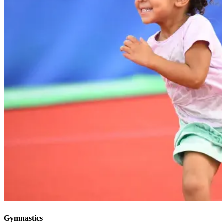
Gymnastics​​​​‌ ‍ ​‍​‍‌‍ ‌ ​‍‌‍‍‌‌‍‌ ‌‍‍‌‌‍ ‍​‍​‍​ ‍‍​‍​‍‌ ​ ‌‍​‌‌‍ ‍‌‍‍‌‌ ‌​‌ ‍‌​‍ ‍‌‍‍‌‌‍ ​‍​‍​‍ ​​‍​‍‌‍‍​‌ ​‍‌‍‌‌‌‍‌‍​‍​‍​ ‍‍​‍​‍‌‍‍​‌ ‌​‌ ‌​‌ ​​‌ ​ ​ ‍‍​‍ ​‍ ‌‍​ ‌‍‍​‌‍‌‌‌‍ ​‌ ​ ‌‍‌‌‌‍​‌‌ ​​‌‍‍‌‌‍‌‌‌ ​‍‌ ​ ​‍ ‍‌ ​ ‌‍​‌‌‍ ‍‌‍‍‌‌ ‌​‌ ‍‌​‍ ‍‌ ​ ‌ ‌​‌ ‌‌‌‍‌​‌‍‍‌‌‍ ​‍ ‌‍‍‌‌‍ ‍‌ ‌​‌‍‌‌‌‍ ‍‌ ‌​​‍ ‌‍‌‌‌‍‌​‌‍‍‌‌ ‌​​‍ ‌‍ ‌‌‍ ‌‍‌​‌‍‌‌​ ‌‌ ​​‌ ​‍‌‍‌‌‌ ​ ‌‍‌‌‌‍ ‍‌ ‌​‌‍​‌‌ ‌​‌‍‍‌‌‍ ‌‍ ‍​ ‍ ‌‍‍‌‌‍‌​​ ‌‌‍‍​‌‍ ‌‍ ‌‌‍‌‌‌‌​​‌‍​‌‌‍‌ ‌‍‌‌​ ‍ ‌ ‌​‌ ‍‌‌ ​​‌‍‌‌​ ‌‌‍‍​‌‍ ‌‍ ‌‌‍‌‌‌‌​​‌‍​‌‌‍‌ ‌‍‌‌​ ‍ ‌ ​​‌‍​‌‌ ‌​‌‍‍​​ ‌‌ ​​‌‍​‌‌‍‌ ‌‍‌‌‌​​‍‌ ‌‌‌‍‍‌‌‍ ​‌‍‌​‌‍‌‌‌ ​‍​‍‌‌​ ‌‌‌​​‍‌‌ ‌‍‍ ‌‍‌‌‌ ‍‌​‍‌‌​ ​ ‌​‌​​‍‌‌​ ​ ‌​‌​​‍‌‌​ ​‍​ ​‍​ ‍‌‌‍‌​​ ‍​‌‍‌​​ ​‌‌‍‌‌​ ​ ‌‍‌‍‌‍​ ​ ​‌‌‍​‌​ ‌ ​‍‌‌​ ​‍​ ​‍​‍‌‌​ ‌‌‌​‌​​‍ ‍‌ ‌​‌‍​‌‌‍​‍‌ ​ ​‍‌‌​ ‌‌‌​​‍‌‌ ‌‍‍ ‌‍‌‌‌ ‍‌​‍‌‌​ ​ ‌​‌​​‍‌‌​ ​ ‌​‌​​‍‌‌​ ​‍​ ​‍​ ​​​ ​​‌‍‌‌​ ‍​​ ​​‌‍​ ​ ‍‌​ ‍‌‌‍​ ​ ​‌​ ​‌​ ‍‌​‍‌‌​ ​‍​ ​‍​‍‌‌​ ‌‌‌​‌​​‍ ‍‌‍​ ‌‍ ‌‍ ‍‌ ‌​‌‍‌‌‌‍ ‍‌ ‌​​‍‌‌​ ‌‌‌​​‍‌‌ ‌‍‍ ‌‍‌‌‌ ‍‌​‍‌‌​ ​ ‌​‌​​‍‌‌​ ​ ‌​‌​​‍‌‌​ ​‍​ ​‍‌‍‌‌​ ‍‌​ ‌‍‌‍‌‍‌‍‌‍‌‍‌​​ ‌‌‌‍​ ‌‍‌‍​ ​‍​ ​‌​ ​‍​‍‌‌​ ​‍​ ​‍​‍‌‌​ ‌‌‌​‌​​‍ ‍‌ ‌​‌‍‍‌‌ ‌​‌‍ ​‌‍‌‌​ ‌‍​‍‌‍​‌‌ ​ ‌‍‌‌‌‌‌‌‌ ​‍‌‍ ​​ ‌‌‍‍​‌ ‌​‌ ‌​‌ ​​‌ ​ ​‍‌‌​ ​ ‌​​‌​‍‌‌​ ​‍‌​‌‍​‍‌‌​ ​‍‌​‌‍‌‍​ ‌‍‍​‌‍‌‌‌‍ ​‌ ​ ‌‍‌‌‌‍​‌‌ ​​‌‍‍‌‌‍‌‌‌ ​‍‌ ​ ​‍ ‍‌ ​ ‌‍​‌‌‍ ‍‌‍‍‌‌ ‌​‌ ‍‌​‍ ‍‌ ​ ‌ ‌​‌ ‌‌‌‍‌​‌‍‍‌‌‍ ​‍‌‍‌‍‍‌‌‍‌​​ ‌‌‍‍​‌‍ ‌‍ ‌‌‍‌‌‌‌​​‌‍​‌‌‍‌ ‌‍‌‌​‍‌‍‌ ‌​‌ ‍‌‌ ​​‌‍‌‌​ ‌‌‍‍​‌‍ ‌‍ ‌‌‍‌‌‌‌​​‌‍​‌‌‍‌ ‌‍‌‌​‍‌‍‌ ​​‌‍​‌‌ ‌​‌‍‍​​ ‌‌ ​​‌‍​‌‌‍‌ ‌‍‌‌‌​​‍‌ ‌‌‌‍‍‌‌‍ ​‌‍‌​‌‍‌‌‌ ​‍​‍‌‌​ ‌‌‌​​‍‌‌ ‌‍‍ ‌‍‌‌‌ ‍‌​‍‌‌​ ​ ‌​‌​​‍‌‌​ ​ ‌​‌​​‍‌‌​ ​‍​ ​‍​ ‍‌‌‍‌​​ ‍​‌‍‌​​ ​‌‌‍‌‌​ ​ ‌‍‌‍‌‍​ ​ ​‌‌‍​‌​ ‌ ​‍‌‌​ ​‍​ ​‍​‍‌‌​ ‌‌‌​‌​​‍ ‍‌ ‌​‌‍​‌‌‍​‍‌ ​ ​‍‌‌​ ‌‌‌​​‍‌‌ ‌‍‍ ‌‍‌‌‌ ‍‌​‍‌‌​ ​ ‌​‌​​‍‌‌​ ​ ‌​‌​​‍‌‌​ ​‍​ ​‍​ ​​​ ​​‌‍‌‌​ ‍​​ ​​‌‍​ ​ ‍‌​ ‍‌‌‍​ ​ ​‌​ ​‌​ ‍‌​‍‌‌​ ​‍​ ​‍​‍‌‌​ ‌‌‌​‌​​‍ ‍‌‍​ ‌‍ ‌‍ ‍‌ ‌​‌‍‌‌‌‍ ‍‌ ‌​​‍‌‌​ ‌‌‌​​‍‌‌ ‌‍‍ ‌‍‌‌‌ ‍‌​‍‌‌​ ​ ‌​‌​​‍‌‌​ ​ ‌​‌​​‍‌‌​ ​‍​ ​‍‌‍‌‌​ ‍‌​ ‌‍‌‍‌‍‌‍‌‍‌‍‌​​ ‌‌‌‍​ ‌‍‌‍​ ​‍​ ​‌​ ​‍​‍‌‌​ ​‍​ ​‍​‍‌‌​ ‌‌‌​‌​​‍ ‍‌ ‌​‌‍‍‌‌ ‌​‌‍ ​‌‍‌‌​‍‌‍‌ ​​‌‍‌‌‌ ​‍‌ ​ ‌ ​​‌‍‌‌‌‍​ ‌ ‌​‌‍‍‌‌ ‌‍‌‍‌‌​ ‌‌ ​​‌ ‌‌‌‍​‍‌‍ ​‌‍‍‌‌ ​ ‌‍‍​‌‍‌‌‌‍‌​​‍​‍‌ ‌