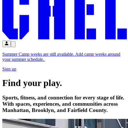
Summer Camp weeks are still available. Add camp weeks around
your summer schedule.​​​​‌ ‍ ​‍​‍‌‍ ‌ ​‍‌‍‍‌‌‍‌ ‌‍‍‌‌‍ ‍​‍​‍​ ‍‍​‍​‍‌ ​ ‌‍​‌‌‍ ‍‌‍‍‌‌ ‌​‌ ‍‌​‍ ‍‌‍‍‌‌‍ ​‍​‍​‍ ​​‍​‍‌‍‍​‌ ​‍‌‍‌‌‌‍‌‍​‍​‍​ ‍‍​‍​‍‌‍‍​‌ ‌​‌ ‌​‌ ​​‌ ​ ​ ‍‍​‍ ​‍ ‌‍​ ‌‍‍​‌‍‌‌‌‍ ​‌ ​ ‌‍‌‌‌‍​‌‌ ​​‌‍‍‌‌‍‌‌‌ ​‍‌ ​ ​‍ ‍‌ ​ ‌‍​‌‌‍ ‍‌‍‍‌‌ ‌​‌ ‍‌​‍ ‍‌ ​ ‌ ‌​‌ ‌‌‌‍‌​‌‍‍‌‌‍ ​‍ ‌‍‍‌‌‍ ‍‌ ‌​‌‍‌‌‌‍ ‍‌ ‌​​‍ ‌‍‌‌‌‍‌​‌‍‍‌‌ ‌​​‍ ‌‍ ‌‌‍ ‌‍‌​‌‍‌‌​ ‌‌ ​​‌ ​‍‌‍‌‌‌ ​ ‌‍‌‌‌‍ ‍‌ ‌​‌‍​‌‌ ‌​‌‍‍‌‌‍ ‌‍ ‍​ ‍ ‌‍‍‌‌‍‌​​ ‌‌‍‍​‌‍ ‌‍ ‌‌‍‌‌‌‌​​‌‍​‌‌‍‌ ‌‍‌‌​ ‍ ‌ ‌​‌ ‍‌‌ ​​‌‍‌‌​ ‌‌‍‍​‌‍ ‌‍ ‌‌‍‌‌‌‌​​‌‍​‌‌‍‌ ‌‍‌‌​ ‍ ‌ ​​‌‍​‌‌ ‌​‌‍‍​​ ‌‌ ​​‌‍​‌‌‍‌ ‌‍‌‌‌​​‍‌ ‌‌‌‍‍‌‌‍ ​‌‍‌​‌‍‌‌‌ ​‍​‍‌‌​ ‌‌‌​​‍‌‌ ‌‍‍ ‌‍‌‌‌ ‍‌​‍‌‌​ ​ ‌​‌​​‍‌‌​ ​ ‌​‌​​‍‌‌​ ​‍​ ​‍​ ‌‍​ ‌​‌‍​ ​ ‌​​ ‌ ‌‍​ ​ ‌​​ ‍​​ ‌‍‌‍‌‌​ ‍‌‌‍​‌​‍‌‌​ ​‍​ ​‍​‍‌‌​ ‌‌‌​‌​​‍ ‍‌ ‌​‌‍‍‌‌ ‌​‌‍ ​‌‍‌‌​ ‌‍​‍‌‍​‌‌ ​ ‌‍‌‌‌‌‌‌‌ ​‍‌‍ ​​ ‌‌‍‍​‌ ‌​‌ ‌​‌ ​​‌ ​ ​‍‌‌​ ​ ‌​​‌​‍‌‌​ ​‍‌​‌‍​‍‌‌​ ​‍‌​‌‍‌‍​ ‌‍‍​‌‍‌‌‌‍ ​‌ ​ ‌‍‌‌‌‍​‌‌ ​​‌‍‍‌‌‍‌‌‌ ​‍‌ ​ ​‍ ‍‌ ​ ‌‍​‌‌‍ ‍‌‍‍‌‌ ‌​‌ ‍‌​‍ ‍‌ ​ ‌ ‌​‌ ‌‌‌‍‌​‌‍‍‌‌‍ ​‍‌‍‌‍‍‌‌‍‌​​ ‌‌‍‍​‌‍ ‌‍ ‌‌‍‌‌‌‌​​‌‍​‌‌‍‌ ‌‍‌‌​‍‌‍‌ ‌​‌ ‍‌‌ ​​‌‍‌‌​ ‌‌‍‍​‌‍ ‌‍ ‌‌‍‌‌‌‌​​‌‍​‌‌‍‌ ‌‍‌‌​‍‌‍‌ ​​‌‍​‌‌ ‌​‌‍‍​​ ‌‌ ​​‌‍​‌‌‍‌ ‌‍‌‌‌​​‍‌ ‌‌‌‍‍‌‌‍ ​‌‍‌​‌‍‌‌‌ ​‍​‍‌‌​ ‌‌‌​​‍‌‌ ‌‍‍ ‌‍‌‌‌ ‍‌​‍‌‌​ ​ ‌​‌​​‍‌‌​ ​ ‌​‌​​‍‌‌​ ​‍​ ​‍​ ‌‍​ ‌​‌‍​ ​ ‌​​ ‌ ‌‍​ ​ ‌​​ ‍​​ ‌‍‌‍‌‌​ ‍‌‌‍​‌​‍‌‌​ ​‍​ ​‍​‍‌‌​ ‌‌‌​‌​​‍ ‍‌ ‌​‌‍‍‌‌ ‌​‌‍ ​‌‍‌‌​‍‌‍‌ ​​‌‍‌‌‌ ​‍‌ ​ ‌ ​​‌‍‌‌‌‍​ ‌ ‌​‌‍‍‌‌ ‌‍‌‍‌‌​ ‌‌ ​​‌ ‌‌‌‍​‍‌‍ ​‌‍‍‌‌ ​ ‌‍‍​‌‍‌‌‌‍‌​​‍​‍‌ ‌
Sign up​​​​‌ ‍ ​‍​‍‌‍ ‌ ​‍‌‍‍‌‌‍‌ ‌‍‍‌‌‍ ‍​‍​‍​ ‍‍​‍​‍‌ ​ ‌‍​‌‌‍ ‍‌‍‍‌‌ ‌​‌ ‍‌​‍ ‍‌‍‍‌‌‍ ​‍​‍​‍ ​​‍​‍‌‍‍​‌ ​‍‌‍‌‌‌‍‌‍​‍​‍​ ‍‍​‍​‍‌‍‍​‌ ‌​‌ ‌​‌ ​​‌ ​ ​ ‍‍​‍ ​‍ ‌‍​ ‌‍‍​‌‍‌‌‌‍ ​‌ ​ ‌‍‌‌‌‍​‌‌ ​​‌‍‍‌‌‍‌‌‌ ​‍‌ ​ ​‍ ‍‌ ​ ‌‍​‌‌‍ ‍‌‍‍‌‌ ‌​‌ ‍‌​‍ ‍‌ ​ ‌ ‌​‌ ‌‌‌‍‌​‌‍‍‌‌‍ ​‍ ‌‍‍‌‌‍ ‍‌ ‌​‌‍‌‌‌‍ ‍‌ ‌​​‍ ‌‍‌‌‌‍‌​‌‍‍‌‌ ‌​​‍ ‌‍ ‌‌‍ ‌‍‌​‌‍‌‌​ ‌‌ ​​‌ ​‍‌‍‌‌‌ ​ ‌‍‌‌‌‍ ‍‌ ‌​‌‍​‌‌ ‌​‌‍‍‌‌‍ ‌‍ ‍​ ‍ ‌‍‍‌‌‍‌​​ ‌‌‍‍​‌‍ ‌‍ ‌‌‍‌‌‌‌​​‌‍​‌‌‍‌ ‌‍‌‌​ ‍ ‌ ‌​‌ ‍‌‌ ​​‌‍‌‌​ ‌‌‍‍​‌‍ ‌‍ ‌‌‍‌‌‌‌​​‌‍​‌‌‍‌ ‌‍‌‌​ ‍ ‌ ​​‌‍​‌‌ ‌​‌‍‍​​ ‌‌ ​​‌‍​‌‌‍‌ ‌‍‌‌‌​​‍‌ ‌‌‌‍‍‌‌‍ ​‌‍‌​‌‍‌‌‌ ​‍​‍‌‌​ ‌‌‌​​‍‌‌ ‌‍‍ ‌‍‌‌‌ ‍‌​‍‌‌​ ​ ‌​‌​​‍‌‌​ ​ ‌​‌​​‍‌‌​ ​‍​ ​‍​ ‌‍​ ‌​‌‍​ ​ ‌​​ ‌ ‌‍​ ​ ‌​​ ‍​​ ‌‍‌‍‌‌​ ‍‌‌‍​‌​‍‌‌​ ​‍​ ​‍​‍‌‌​ ‌‌‌​‌​​‍ ‍‌‍​‍‌ ‌‌‌ ‌​‌ ‌​‌‍ ‌‍ ‍‌‌‌​‌‍‌‌‌ ‍​‌ ‌​​ ‌‍​‍‌‍​‌‌ ​ ‌‍‌‌‌‌‌‌‌ ​‍‌‍ ​​ ‌‌‍‍​‌ ‌​‌ ‌​‌ ​​‌ ​ ​‍‌‌​ ​ ‌​​‌​‍‌‌​ ​‍‌​‌‍​‍‌‌​ ​‍‌​‌‍‌‍​ ‌‍‍​‌‍‌‌‌‍ ​‌ ​ ‌‍‌‌‌‍​‌‌ ​​‌‍‍‌‌‍‌‌‌ ​‍‌ ​ ​‍ ‍‌ ​ ‌‍​‌‌‍ ‍‌‍‍‌‌ ‌​‌ ‍‌​‍ ‍‌ ​ ‌ ‌​‌ ‌‌‌‍‌​‌‍‍‌‌‍ ​‍‌‍‌‍‍‌‌‍‌​​ ‌‌‍‍​‌‍ ‌‍ ‌‌‍‌‌‌‌​​‌‍​‌‌‍‌ ‌‍‌‌​‍‌‍‌ ‌​‌ ‍‌‌ ​​‌‍‌‌​ ‌‌‍‍​‌‍ ‌‍ ‌‌‍‌‌‌‌​​‌‍​‌‌‍‌ ‌‍‌‌​‍‌‍‌ ​​‌‍​‌‌ ‌​‌‍‍​​ ‌‌ ​​‌‍​‌‌‍‌ ‌‍‌‌‌​​‍‌ ‌‌‌‍‍‌‌‍ ​‌‍‌​‌‍‌‌‌ ​‍​‍‌‌​ ‌‌‌​​‍‌‌ ‌‍‍ ‌‍‌‌‌ ‍‌​‍‌‌​ ​ ‌​‌​​‍‌‌​ ​ ‌​‌​​‍‌‌​ ​‍​ ​‍​ ‌‍​ ‌​‌‍​ ​ ‌​​ ‌ ‌‍​ ​ ‌​​ ‍​​ ‌‍‌‍‌‌​ ‍‌‌‍​‌​‍‌‌​ ​‍​ ​‍​‍‌‌​ ‌‌‌​‌​​‍ ‍‌‍​‍‌ ‌‌‌ ‌​‌ ‌​‌‍ ‌‍ ‍‌‌‌​‌‍‌‌‌ ‍​‌ ‌​​‍‌‍‌ ​​‌‍‌‌‌ ​‍‌ ​ ‌ ​​‌‍‌‌‌‍​ ‌ ‌​‌‍‍‌‌ ‌‍‌‍‌‌​ ‌‌ ​​‌ ‌‌‌‍​‍‌‍ ​‌‍‍‌‌ ​ ‌‍‍​‌‍‌‌‌‍‌​​‍​‍‌ ‌
Find your play.​​​​‌ ‍ ​‍​‍‌‍ ‌ ​‍‌‍‍‌‌‍‌ ‌‍‍‌‌‍ ‍​‍​‍​ ‍‍​‍​‍‌ ​ ‌‍​‌‌‍ ‍‌‍‍‌‌ ‌​‌ ‍‌​‍ ‍‌‍‍‌‌‍ ​‍​‍​‍ ​​‍​‍‌‍‍​‌ ​‍‌‍‌‌‌‍‌‍​‍​‍​ ‍‍​‍​‍‌‍‍​‌ ‌​‌ ‌​‌ ​​‌ ​ ​ ‍‍​‍ ​‍ ‌‍​ ‌‍‍​‌‍‌‌‌‍ ​‌ ​ ‌‍‌‌‌‍​‌‌ ​​‌‍‍‌‌‍‌‌‌ ​‍‌ ​ ​‍ ‍‌ ​ ‌‍​‌‌‍ ‍‌‍‍‌‌ ‌​‌ ‍‌​‍ ‍‌ ​ ‌ ‌​‌ ‌‌‌‍‌​‌‍‍‌‌‍ ​‍ ‌‍‍‌‌‍ ‍‌ ‌​‌‍‌‌‌‍ ‍‌ ‌​​‍ ‌‍‌‌‌‍‌​‌‍‍‌‌ ‌​​‍ ‌‍ ‌‌‍ ‌‍‌​‌‍‌‌​ ‌‌ ​​‌ ​‍‌‍‌‌‌ ​ ‌‍‌‌‌‍ ‍‌ ‌​‌‍​‌‌ ‌​‌‍‍‌‌‍ ‌‍ ‍​ ‍ ‌‍‍‌‌‍‌​​ ‌‌‍‍​‌‍ ‌‍ ‌‌‍‌‌‌‌​​‌‍​‌‌‍‌ ‌‍‌‌​ ‍ ‌ ‌​‌ ‍‌‌ ​​‌‍‌‌​ ‌‌‍‍​‌‍ ‌‍ ‌‌‍‌‌‌‌​​‌‍​‌‌‍‌ ‌‍‌‌​ ‍ ‌ ​​‌‍​‌‌ ‌​‌‍‍​​ ‌‌ ​​‌‍​‌‌‍‌ ‌‍‌‌‌​​‍‌ ‌‌‌‍‍‌‌‍ ​‌‍‌​‌‍‌‌‌ ​‍​‍‌‌​ ‌‌‌​​‍‌‌ ‌‍‍ ‌‍‌‌‌ ‍‌​‍‌‌​ ​ ‌​‌​​‍‌‌​ ​ ‌​‌​​‍‌‌​ ​‍​ ​‍‌‍​ ​ ​ ​ ‌‍​ ​‍‌‍‌‍​ ​ ​ ‌​​ ​‍​ ‌​​ ‌‌​ ‌ ​ ​‌​‍‌‌​ ​‍​ ​‍​‍‌‌​ ‌‌‌​‌​​‍ ‍‌ ‌​‌‍‍‌‌ ‌​‌‍ ​‌‍‌‌​ ‌‍​‍‌‍​‌‌ ​ ‌‍‌‌‌‌‌‌‌ ​‍‌‍ ​​ ‌‌‍‍​‌ ‌​‌ ‌​‌ ​​‌ ​ ​‍‌‌​ ​ ‌​​‌​‍‌‌​ ​‍‌​‌‍​‍‌‌​ ​‍‌​‌‍‌‍​ ‌‍‍​‌‍‌‌‌‍ ​‌ ​ ‌‍‌‌‌‍​‌‌ ​​‌‍‍‌‌‍‌‌‌ ​‍‌ ​ ​‍ ‍‌ ​ ‌‍​‌‌‍ ‍‌‍‍‌‌ ‌​‌ ‍‌​‍ ‍‌ ​ ‌ ‌​‌ ‌‌‌‍‌​‌‍‍‌‌‍ ​‍‌‍‌‍‍‌‌‍‌​​ ‌‌‍‍​‌‍ ‌‍ ‌‌‍‌‌‌‌​​‌‍​‌‌‍‌ ‌‍‌‌​‍‌‍‌ ‌​‌ ‍‌‌ ​​‌‍‌‌​ ‌‌‍‍​‌‍ ‌‍ ‌‌‍‌‌‌‌​​‌‍​‌‌‍‌ ‌‍‌‌​‍‌‍‌ ​​‌‍​‌‌ ‌​‌‍‍​​ ‌‌ ​​‌‍​‌‌‍‌ ‌‍‌‌‌​​‍‌ ‌‌‌‍‍‌‌‍ ​‌‍‌​‌‍‌‌‌ ​‍​‍‌‌​ ‌‌‌​​‍‌‌ ‌‍‍ ‌‍‌‌‌ ‍‌​‍‌‌​ ​ ‌​‌​​‍‌‌​ ​ ‌​‌​​‍‌‌​ ​‍​ ​‍‌‍​ ​ ​ ​ ‌‍​ ​‍‌‍‌‍​ ​ ​ ‌​​ ​‍​ ‌​​ ‌‌​ ‌ ​ ​‌​‍‌‌​ ​‍​ ​‍​‍‌‌​ ‌‌‌​‌​​‍ ‍‌ ‌​‌‍‍‌‌ ‌​‌‍ ​‌‍‌‌​‍‌‍‌ ​​‌‍‌‌‌ ​‍‌ ​ ‌ ​​‌‍‌‌‌‍​ ‌ ‌​‌‍‍‌‌ ‌‍‌‍‌‌​ ‌‌ ​​‌ ‌‌‌‍​‍‌‍ ​‌‍‍‌‌ ​ ‌‍‍​‌‍‌‌‌‍‌​​‍​‍‌ ‌
Sports, fitness, and connection for every stage of life.
With spaces, experiences, and communities across
Manhattan, Brooklyn, and Fairfield County.​​​​‌ ‍ ​‍​‍‌‍ ‌ ​‍‌‍‍‌‌‍‌ ‌‍‍‌‌‍ ‍​‍​‍​ ‍‍​‍​‍‌ ​ ‌‍​‌‌‍ ‍‌‍‍‌‌ ‌​‌ ‍‌​‍ ‍‌‍‍‌‌‍ ​‍​‍​‍ ​​‍​‍‌‍‍​‌ ​‍‌‍‌‌‌‍‌‍​‍​‍​ ‍‍​‍​‍‌‍‍​‌ ‌​‌ ‌​‌ ​​‌ ​ ​ ‍‍​‍ ​‍ ‌‍​ ‌‍‍​‌‍‌‌‌‍ ​‌ ​ ‌‍‌‌‌‍​‌‌ ​​‌‍‍‌‌‍‌‌‌ ​‍‌ ​ ​‍ ‍‌ ​ ‌‍​‌‌‍ ‍‌‍‍‌‌ ‌​‌ ‍‌​‍ ‍‌ ​ ‌ ‌​‌ ‌‌‌‍‌​‌‍‍‌‌‍ ​‍ ‌‍‍‌‌‍ ‍‌ ‌​‌‍‌‌‌‍ ‍‌ ‌​​‍ ‌‍‌‌‌‍‌​‌‍‍‌‌ ‌​​‍ ‌‍ ‌‌‍ ‌‍‌​‌‍‌‌​ ‌‌ ​​‌ ​‍‌‍‌‌‌ ​ ‌‍‌‌‌‍ ‍‌ ‌​‌‍​‌‌ ‌​‌‍‍‌‌‍ ‌‍ ‍​ ‍ ‌‍‍‌‌‍‌​​ ‌‌‍‍​‌‍ ‌‍ ‌‌‍‌‌‌‌​​‌‍​‌‌‍‌ ‌‍‌‌​ ‍ ‌ ‌​‌ ‍‌‌ ​​‌‍‌‌​ ‌‌‍‍​‌‍ ‌‍ ‌‌‍‌‌‌‌​​‌‍​‌‌‍‌ ‌‍‌‌​ ‍ ‌ ​​‌‍​‌‌ ‌​‌‍‍​​ ‌‌ ​​‌‍​‌‌‍‌ ‌‍‌‌‌​​‍‌ ‌‌‌‍‍‌‌‍ ​‌‍‌​‌‍‌‌‌ ​‍​‍‌‌​ ‌‌‌​​‍‌‌ ‌‍‍ ‌‍‌‌‌ ‍‌​‍‌‌​ ​ ‌​‌​​‍‌‌​ ​ ‌​‌​​‍‌‌​ ​‍​ ​‍‌‍​ ​ ​ ​ ‌‍​ ​‍‌‍‌‍​ ​ ​ ‌​​ ​‍​ ‌​​ ‌‌​ ‌ ​ ​‌​‍‌‌​ ​‍​ ​‍​‍‌‌​ ‌‌‌​‌​​‍ ‍‌ ​ ‌ ‌‌‌‍​‍‌‌‌​‌‍‍‌‌ ‌​‌‍ ​‌‍‌‌​ ‌‍​‍‌‍​‌‌ ​ ‌‍‌‌‌‌‌‌‌ ​‍‌‍ ​​ ‌‌‍‍​‌ ‌​‌ ‌​‌ ​​‌ ​ ​‍‌‌​ ​ ‌​​‌​‍‌‌​ ​‍‌​‌‍​‍‌‌​ ​‍‌​‌‍‌‍​ ‌‍‍​‌‍‌‌‌‍ ​‌ ​ ‌‍‌‌‌‍​‌‌ ​​‌‍‍‌‌‍‌‌‌ ​‍‌ ​ ​‍ ‍‌ ​ ‌‍​‌‌‍ ‍‌‍‍‌‌ ‌​‌ ‍‌​‍ ‍‌ ​ ‌ ‌​‌ ‌‌‌‍‌​‌‍‍‌‌‍ ​‍‌‍‌‍‍‌‌‍‌​​ ‌‌‍‍​‌‍ ‌‍ ‌‌‍‌‌‌‌​​‌‍​‌‌‍‌ ‌‍‌‌​‍‌‍‌ ‌​‌ ‍‌‌ ​​‌‍‌‌​ ‌‌‍‍​‌‍ ‌‍ ‌‌‍‌‌‌‌​​‌‍​‌‌‍‌ ‌‍‌‌​‍‌‍‌ ​​‌‍​‌‌ ‌​‌‍‍​​ ‌‌ ​​‌‍​‌‌‍‌ ‌‍‌‌‌​​‍‌ ‌‌‌‍‍‌‌‍ ​‌‍‌​‌‍‌‌‌ ​‍​‍‌‌​ ‌‌‌​​‍‌‌ ‌‍‍ ‌‍‌‌‌ ‍‌​‍‌‌​ ​ ‌​‌​​‍‌‌​ ​ ‌​‌​​‍‌‌​ ​‍​ ​‍‌‍​ ​ ​ ​ ‌‍​ ​‍‌‍‌‍​ ​ ​ ‌​​ ​‍​ ‌​​ ‌‌​ ‌ ​ ​‌​‍‌‌​ ​‍​ ​‍​‍‌‌​ ‌‌‌​‌​​‍ ‍‌ ​ ‌ ‌‌‌‍​‍‌‌‌​‌‍‍‌‌ ‌​‌‍ ​‌‍‌‌​‍‌‍‌ ​​‌‍‌‌‌ ​‍‌ ​ ‌ ​​‌‍‌‌‌‍​ ‌ ‌​‌‍‍‌‌ ‌‍‌‍‌‌​ ‌‌ ​​‌ ‌‌‌‍​‍‌‍ ​‌‍‍‌‌ ​ ‌‍‍​‌‍‌‌‌‍‌​​‍​‍‌ ‌