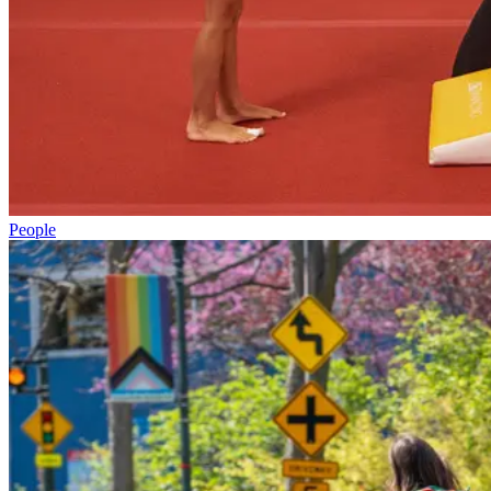
People​​​​‌ ‍ ​‍​‍‌‍ ‌ ​‍‌‍‍‌‌‍‌ ‌‍‍‌‌‍ ‍​‍​‍​ ‍‍​‍​‍‌ ​ ‌‍​‌‌‍ ‍‌‍‍‌‌ ‌​‌ ‍‌​‍ ‍‌‍‍‌‌‍ ​‍​‍​‍ ​​‍​‍‌‍‍​‌ ​‍‌‍‌‌‌‍‌‍​‍​‍​ ‍‍​‍​‍‌‍‍​‌ ‌​‌ ‌​‌ ​​‌ ​ ​ ‍‍​‍ ​‍ ‌‍​ ‌‍‍​‌‍‌‌‌‍ ​‌ ​ ‌‍‌‌‌‍​‌‌ ​​‌‍‍‌‌‍‌‌‌ ​‍‌ ​ ​‍ ‍‌ ​ ‌‍​‌‌‍ ‍‌‍‍‌‌ ‌​‌ ‍‌​‍ ‍‌ ​ ‌ ‌​‌ ‌‌‌‍‌​‌‍‍‌‌‍ ​‍ ‌‍‍‌‌‍ ‍‌ ‌​‌‍‌‌‌‍ ‍‌ ‌​​‍ ‌‍‌‌‌‍‌​‌‍‍‌‌ ‌​​‍ ‌‍ ‌‌‍ ‌‍‌​‌‍‌‌​ ‌‌ ​​‌ ​‍‌‍‌‌‌ ​ ‌‍‌‌‌‍ ‍‌ ‌​‌‍​‌‌ ‌​‌‍‍‌‌‍ ‌‍ ‍​ ‍ ‌‍‍‌‌‍‌​​ ‌‌‍‍​‌‍ ‌‍ ‌‌‍‌‌‌‌​​‌‍​‌‌‍‌ ‌‍‌‌​ ‍ ‌ ‌​‌ ‍‌‌ ​​‌‍‌‌​ ‌‌‍‍​‌‍ ‌‍ ‌‌‍‌‌‌‌​​‌‍​‌‌‍‌ ‌‍‌‌​ ‍ ‌ ​​‌‍​‌‌ ‌​‌‍‍​​ ‌‌ ​​‌‍​‌‌‍‌ ‌‍‌‌‌​​‍‌ ‌‌‌‍‍‌‌‍ ​‌‍‌​‌‍‌‌‌ ​‍​‍‌‌​ ‌‌‌​​‍‌‌ ‌‍‍ ‌‍‌‌‌ ‍‌​‍‌‌​ ​ ‌​‌​​‍‌‌​ ​ ‌​‌​​‍‌‌​ ​‍​ ​‍​ ‌​‌‍‌‌​ ‌‌​ ​‌‌‍​ ​ ‍‌‌‍​‍​ ‍​‌‍​‌​ ‌ ‌‍​‌​ ‌ ​‍‌‌​ ​‍​ ​‍​‍‌‌​ ‌‌‌​‌​​‍ ‍‌‍​ ‌‍​‌‌ ​‍‌‍‌​‌ ​ ​‍‌‌​ ‌‌‌​​‍‌‌ ‌‍‍ ‌‍‌‌‌ ‍‌​‍‌‌​ ​ ‌​‌​​‍‌‌​ ​ ‌​‌​​‍‌‌​ ​‍​ ​‍​ ‍​‌‍​ ​ ​‌​ ‌‍​ ‌​‌‍‌​‌‍​‍‌‍​ ​ ‌‌​ ‌ ​ ‍‌​ ‍​​‍‌‌​ ​‍​ ​‍​‍‌‌​ ‌‌‌​‌​​‍ ‍‌ ‌​‌‍‍‌‌ ‌​‌‍ ​‌‍‌‌​ ‌‍​‍‌‍​‌‌ ​ ‌‍‌‌‌‌‌‌‌ ​‍‌‍ ​​ ‌‌‍‍​‌ ‌​‌ ‌​‌ ​​‌ ​ ​‍‌‌​ ​ ‌​​‌​‍‌‌​ ​‍‌​‌‍​‍‌‌​ ​‍‌​‌‍‌‍​ ‌‍‍​‌‍‌‌‌‍ ​‌ ​ ‌‍‌‌‌‍​‌‌ ​​‌‍‍‌‌‍‌‌‌ ​‍‌ ​ ​‍ ‍‌ ​ ‌‍​‌‌‍ ‍‌‍‍‌‌ ‌​‌ ‍‌​‍ ‍‌ ​ ‌ ‌​‌ ‌‌‌‍‌​‌‍‍‌‌‍ ​‍‌‍‌‍‍‌‌‍‌​​ ‌‌‍‍​‌‍ ‌‍ ‌‌‍‌‌‌‌​​‌‍​‌‌‍‌ ‌‍‌‌​‍‌‍‌ ‌​‌ ‍‌‌ ​​‌‍‌‌​ ‌‌‍‍​‌‍ ‌‍ ‌‌‍‌‌‌‌​​‌‍​‌‌‍‌ ‌‍‌‌​‍‌‍‌ ​​‌‍​‌‌ ‌​‌‍‍​​ ‌‌ ​​‌‍​‌‌‍‌ ‌‍‌‌‌​​‍‌ ‌‌‌‍‍‌‌‍ ​‌‍‌​‌‍‌‌‌ ​‍​‍‌‌​ ‌‌‌​​‍‌‌ ‌‍‍ ‌‍‌‌‌ ‍‌​‍‌‌​ ​ ‌​‌​​‍‌‌​ ​ ‌​‌​​‍‌‌​ ​‍​ ​‍​ ‌​‌‍‌‌​ ‌‌​ ​‌‌‍​ ​ ‍‌‌‍​‍​ ‍​‌‍​‌​ ‌ ‌‍​‌​ ‌ ​‍‌‌​ ​‍​ ​‍​‍‌‌​ ‌‌‌​‌​​‍ ‍‌‍​ ‌‍​‌‌ ​‍‌‍‌​‌ ​ ​‍‌‌​ ‌‌‌​​‍‌‌ ‌‍‍ ‌‍‌‌‌ ‍‌​‍‌‌​ ​ ‌​‌​​‍‌‌​ ​ ‌​‌​​‍‌‌​ ​‍​ ​‍​ ‍​‌‍​ ​ ​‌​ ‌‍​ ‌​‌‍‌​‌‍​‍‌‍​ ​ ‌‌​ ‌ ​ ‍‌​ ‍​​‍‌‌​ ​‍​ ​‍​‍‌‌​ ‌‌‌​‌​​‍ ‍‌ ‌​‌‍‍‌‌ ‌​‌‍ ​‌‍‌‌​‍‌‍‌ ​​‌‍‌‌‌ ​‍‌ ​ ‌ ​​‌‍‌‌‌‍​ ‌ ‌​‌‍‍‌‌ ‌‍‌‍‌‌​ ‌‌ ​​‌ ‌‌‌‍​‍‌‍ ​‌‍‍‌‌ ​ ‌‍‍​‌‍‌‌‌‍‌​​‍​‍‌ ‌