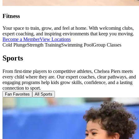
Fitness​​​​‌ ‍ ​‍​‍‌‍ ‌ ​‍‌‍‍‌‌‍‌ ‌‍‍‌‌‍ ‍​‍​‍​ ‍‍​‍​‍‌ ​ ‌‍​‌‌‍ ‍‌‍‍‌‌ ‌​‌ ‍‌​‍ ‍‌‍‍‌‌‍ ​‍​‍​‍ ​​‍​‍‌‍‍​‌ ​‍‌‍‌‌‌‍‌‍​‍​‍​ ‍‍​‍​‍‌‍‍​‌ ‌​‌ ‌​‌ ​​‌ ​ ​ ‍‍​‍ ​‍ ‌‍​ ‌‍‍​‌‍‌‌‌‍ ​‌ ​ ‌‍‌‌‌‍​‌‌ ​​‌‍‍‌‌‍‌‌‌ ​‍‌ ​ ​‍ ‍‌ ​ ‌‍​‌‌‍ ‍‌‍‍‌‌ ‌​‌ ‍‌​‍ ‍‌ ​ ‌ ‌​‌ ‌‌‌‍‌​‌‍‍‌‌‍ ​‍ ‌‍‍‌‌‍ ‍‌ ‌​‌‍‌‌‌‍ ‍‌ ‌​​‍ ‌‍‌‌‌‍‌​‌‍‍‌‌ ‌​​‍ ‌‍ ‌‌‍ ‌‍‌​‌‍‌‌​ ‌‌ ​​‌ ​‍‌‍‌‌‌ ​ ‌‍‌‌‌‍ ‍‌ ‌​‌‍​‌‌ ‌​‌‍‍‌‌‍ ‌‍ ‍​ ‍ ‌‍‍‌‌‍‌​​ ‌‌‍‍​‌‍ ‌‍ ‌‌‍‌‌‌‌​​‌‍​‌‌‍‌ ‌‍‌‌​ ‍ ‌ ‌​‌ ‍‌‌ ​​‌‍‌‌​ ‌‌‍‍​‌‍ ‌‍ ‌‌‍‌‌‌‌​​‌‍​‌‌‍‌ ‌‍‌‌​ ‍ ‌ ​​‌‍​‌‌ ‌​‌‍‍​​ ‌‌ ​​‌‍​‌‌‍‌ ‌‍‌‌‌​​‍‌ ‌‌‌‍‍‌‌‍ ​‌‍‌​‌‍‌‌‌ ​‍​‍‌‌​ ‌‌‌​​‍‌‌ ‌‍‍ ‌‍‌‌‌ ‍‌​‍‌‌​ ​ ‌​‌​​‍‌‌​ ​ ‌​‌​​‍‌‌​ ​‍​ ​‍‌‍‌‍‌‍‌​​ ​ ​ ‍‌‌‍‌​‌‍‌​​ ​‌‌‍​‍‌‍​ ​ ‌‍‌‍‌‍​ ​ ​‍‌‌​ ​‍​ ​‍​‍‌‌​ ‌‌‌​‌​​‍ ‍‌ ‌​‌‍‍‌‌ ‌​‌‍ ​‌‍‌‌​ ‌‍​‍‌‍​‌‌ ​ ‌‍‌‌‌‌‌‌‌ ​‍‌‍ ​​ ‌‌‍‍​‌ ‌​‌ ‌​‌ ​​‌ ​ ​‍‌‌​ ​ ‌​​‌​‍‌‌​ ​‍‌​‌‍​‍‌‌​ ​‍‌​‌‍‌‍​ ‌‍‍​‌‍‌‌‌‍ ​‌ ​ ‌‍‌‌‌‍​‌‌ ​​‌‍‍‌‌‍‌‌‌ ​‍‌ ​ ​‍ ‍‌ ​ ‌‍​‌‌‍ ‍‌‍‍‌‌ ‌​‌ ‍‌​‍ ‍‌ ​ ‌ ‌​‌ ‌‌‌‍‌​‌‍‍‌‌‍ ​‍‌‍‌‍‍‌‌‍‌​​ ‌‌‍‍​‌‍ ‌‍ ‌‌‍‌‌‌‌​​‌‍​‌‌‍‌ ‌‍‌‌​‍‌‍‌ ‌​‌ ‍‌‌ ​​‌‍‌‌​ ‌‌‍‍​‌‍ ‌‍ ‌‌‍‌‌‌‌​​‌‍​‌‌‍‌ ‌‍‌‌​‍‌‍‌ ​​‌‍​‌‌ ‌​‌‍‍​​ ‌‌ ​​‌‍​‌‌‍‌ ‌‍‌‌‌​​‍‌ ‌‌‌‍‍‌‌‍ ​‌‍‌​‌‍‌‌‌ ​‍​‍‌‌​ ‌‌‌​​‍‌‌ ‌‍‍ ‌‍‌‌‌ ‍‌​‍‌‌​ ​ ‌​‌​​‍‌‌​ ​ ‌​‌​​‍‌‌​ ​‍​ ​‍‌‍‌‍‌‍‌​​ ​ ​ ‍‌‌‍‌​‌‍‌​​ ​‌‌‍​‍‌‍​ ​ ‌‍‌‍‌‍​ ​ ​‍‌‌​ ​‍​ ​‍​‍‌‌​ ‌‌‌​‌​​‍ ‍‌ ‌​‌‍‍‌‌ ‌​‌‍ ​‌‍‌‌​‍‌‍‌ ​​‌‍‌‌‌ ​‍‌ ​ ‌ ​​‌‍‌‌‌‍​ ‌ ‌​‌‍‍‌‌ ‌‍‌‍‌‌​ ‌‌ ​​‌ ‌‌‌‍​‍‌‍ ​‌‍‍‌‌ ​ ‌‍‍​‌‍‌‌‌‍‌​​‍​‍‌ ‌
Your space to train, grow, and feel at home. With welcoming clubs,
expert coaching, and inspiring environments that keep you moving.​​​​‌ ‍ ​‍​‍‌‍ ‌ ​‍‌‍‍‌‌‍‌ ‌‍‍‌‌‍ ‍​‍​‍​ ‍‍​‍​‍‌ ​ ‌‍​‌‌‍ ‍‌‍‍‌‌ ‌​‌ ‍‌​‍ ‍‌‍‍‌‌‍ ​‍​‍​‍ ​​‍​‍‌‍‍​‌ ​‍‌‍‌‌‌‍‌‍​‍​‍​ ‍‍​‍​‍‌‍‍​‌ ‌​‌ ‌​‌ ​​‌ ​ ​ ‍‍​‍ ​‍ ‌‍​ ‌‍‍​‌‍‌‌‌‍ ​‌ ​ ‌‍‌‌‌‍​‌‌ ​​‌‍‍‌‌‍‌‌‌ ​‍‌ ​ ​‍ ‍‌ ​ ‌‍​‌‌‍ ‍‌‍‍‌‌ ‌​‌ ‍‌​‍ ‍‌ ​ ‌ ‌​‌ ‌‌‌‍‌​‌‍‍‌‌‍ ​‍ ‌‍‍‌‌‍ ‍‌ ‌​‌‍‌‌‌‍ ‍‌ ‌​​‍ ‌‍‌‌‌‍‌​‌‍‍‌‌ ‌​​‍ ‌‍ ‌‌‍ ‌‍‌​‌‍‌‌​ ‌‌ ​​‌ ​‍‌‍‌‌‌ ​ ‌‍‌‌‌‍ ‍‌ ‌​‌‍​‌‌ ‌​‌‍‍‌‌‍ ‌‍ ‍​ ‍ ‌‍‍‌‌‍‌​​ ‌‌‍‍​‌‍ ‌‍ ‌‌‍‌‌‌‌​​‌‍​‌‌‍‌ ‌‍‌‌​ ‍ ‌ ‌​‌ ‍‌‌ ​​‌‍‌‌​ ‌‌‍‍​‌‍ ‌‍ ‌‌‍‌‌‌‌​​‌‍​‌‌‍‌ ‌‍‌‌​ ‍ ‌ ​​‌‍​‌‌ ‌​‌‍‍​​ ‌‌ ​​‌‍​‌‌‍‌ ‌‍‌‌‌​​‍‌ ‌‌‌‍‍‌‌‍ ​‌‍‌​‌‍‌‌‌ ​‍​‍‌‌​ ‌‌‌​​‍‌‌ ‌‍‍ ‌‍‌‌‌ ‍‌​‍‌‌​ ​ ‌​‌​​‍‌‌​ ​ ‌​‌​​‍‌‌​ ​‍​ ​‍‌‍‌‍‌‍‌​​ ​ ​ ‍‌‌‍‌​‌‍‌​​ ​‌‌‍​‍‌‍​ ​ ‌‍‌‍‌‍​ ​ ​‍‌‌​ ​‍​ ​‍​‍‌‌​ ‌‌‌​‌​​‍ ‍‌‍‌​‌‍‌‌‌ ​ ‌‍​ ‌ ​‍‌‍‍‌‌ ​​‌ ‌​‌‍‍‌‌‍ ‌‍ ‍​ ‌‍​‍‌‍​‌‌ ​ ‌‍‌‌‌‌‌‌‌ ​‍‌‍ ​​ ‌‌‍‍​‌ ‌​‌ ‌​‌ ​​‌ ​ ​‍‌‌​ ​ ‌​​‌​‍‌‌​ ​‍‌​‌‍​‍‌‌​ ​‍‌​‌‍‌‍​ ‌‍‍​‌‍‌‌‌‍ ​‌ ​ ‌‍‌‌‌‍​‌‌ ​​‌‍‍‌‌‍‌‌‌ ​‍‌ ​ ​‍ ‍‌ ​ ‌‍​‌‌‍ ‍‌‍‍‌‌ ‌​‌ ‍‌​‍ ‍‌ ​ ‌ ‌​‌ ‌‌‌‍‌​‌‍‍‌‌‍ ​‍‌‍‌‍‍‌‌‍‌​​ ‌‌‍‍​‌‍ ‌‍ ‌‌‍‌‌‌‌​​‌‍​‌‌‍‌ ‌‍‌‌​‍‌‍‌ ‌​‌ ‍‌‌ ​​‌‍‌‌​ ‌‌‍‍​‌‍ ‌‍ ‌‌‍‌‌‌‌​​‌‍​‌‌‍‌ ‌‍‌‌​‍‌‍‌ ​​‌‍​‌‌ ‌​‌‍‍​​ ‌‌ ​​‌‍​‌‌‍‌ ‌‍‌‌‌​​‍‌ ‌‌‌‍‍‌‌‍ ​‌‍‌​‌‍‌‌‌ ​‍​‍‌‌​ ‌‌‌​​‍‌‌ ‌‍‍ ‌‍‌‌‌ ‍‌​‍‌‌​ ​ ‌​‌​​‍‌‌​ ​ ‌​‌​​‍‌‌​ ​‍​ ​‍‌‍‌‍‌‍‌​​ ​ ​ ‍‌‌‍‌​‌‍‌​​ ​‌‌‍​‍‌‍​ ​ ‌‍‌‍‌‍​ ​ ​‍‌‌​ ​‍​ ​‍​‍‌‌​ ‌‌‌​‌​​‍ ‍‌‍‌​‌‍‌‌‌ ​ ‌‍​ ‌ ​‍‌‍‍‌‌ ​​‌ ‌​‌‍‍‌‌‍ ‌‍ ‍​‍‌‍‌ ​​‌‍‌‌‌ ​‍‌ ​ ‌ ​​‌‍‌‌‌‍​ ‌ ‌​‌‍‍‌‌ ‌‍‌‍‌‌​ ‌‌ ​​‌ ‌‌‌‍​‍‌‍ ​‌‍‍‌‌ ​ ‌‍‍​‌‍‌‌‌‍‌​​‍​‍‌ ‌
Become a Member​​​​‌ ‍ ​‍​‍‌‍ ‌ ​‍‌‍‍‌‌‍‌ ‌‍‍‌‌‍ ‍​‍​‍​ ‍‍​‍​‍‌ ​ ‌‍​‌‌‍ ‍‌‍‍‌‌ ‌​‌ ‍‌​‍ ‍‌‍‍‌‌‍ ​‍​‍​‍ ​​‍​‍‌‍‍​‌ ​‍‌‍‌‌‌‍‌‍​‍​‍​ ‍‍​‍​‍‌‍‍​‌ ‌​‌ ‌​‌ ​​‌ ​ ​ ‍‍​‍ ​‍ ‌‍​ ‌‍‍​‌‍‌‌‌‍ ​‌ ​ ‌‍‌‌‌‍​‌‌ ​​‌‍‍‌‌‍‌‌‌ ​‍‌ ​ ​‍ ‍‌ ​ ‌‍​‌‌‍ ‍‌‍‍‌‌ ‌​‌ ‍‌​‍ ‍‌ ​ ‌ ‌​‌ ‌‌‌‍‌​‌‍‍‌‌‍ ​‍ ‌‍‍‌‌‍ ‍‌ ‌​‌‍‌‌‌‍ ‍‌ ‌​​‍ ‌‍‌‌‌‍‌​‌‍‍‌‌ ‌​​‍ ‌‍ ‌‌‍ ‌‍‌​‌‍‌‌​ ‌‌ ​​‌ ​‍‌‍‌‌‌ ​ ‌‍‌‌‌‍ ‍‌ ‌​‌‍​‌‌ ‌​‌‍‍‌‌‍ ‌‍ ‍​ ‍ ‌‍‍‌‌‍‌​​ ‌‌‍‍​‌‍ ‌‍ ‌‌‍‌‌‌‌​​‌‍​‌‌‍‌ ‌‍‌‌​ ‍ ‌ ‌​‌ ‍‌‌ ​​‌‍‌‌​ ‌‌‍‍​‌‍ ‌‍ ‌‌‍‌‌‌‌​​‌‍​‌‌‍‌ ‌‍‌‌​ ‍ ‌ ​​‌‍​‌‌ ‌​‌‍‍​​ ‌‌ ​​‌‍​‌‌‍‌ ‌‍‌‌‌​​‍‌ ‌‌‌‍‍‌‌‍ ​‌‍‌​‌‍‌‌‌ ​‍​‍‌‌​ ‌‌‌​​‍‌‌ ‌‍‍ ‌‍‌‌‌ ‍‌​‍‌‌​ ​ ‌​‌​​‍‌‌​ ​ ‌​‌​​‍‌‌​ ​‍​ ​‍‌‍‌‍‌‍‌​​ ​ ​ ‍‌‌‍‌​‌‍‌​​ ​‌‌‍​‍‌‍​ ​ ‌‍‌‍‌‍​ ​ ​‍‌‌​ ​‍​ ​‍​‍‌‌​ ‌‌‌​‌​​‍ ‍‌‍​‍‌ ‌‌‌ ‌​‌ ‌​‌‍ ‌‍ ‍‌ ​ ​‍‌‌​ ‌‌‌​​‍‌‌ ‌‍‍ ‌‍‌‌‌ ‍‌​‍‌‌​ ​ ‌​‌​​‍‌‌​ ​ ‌​‌​​‍‌‌​ ​‍​ ​‍​ ‌​‌‍​ ‌‍​‍​ ​​‌‍​‌​ ‌ ​ ​‍​ ​‌​ ‌ ‌‍​‌​ ‌ ‌‍‌‍​‍‌‌​ ​‍​ ​‍​‍‌‌​ ‌‌‌​‌​​‍ ‍‌ ‌​‌‍‌‌‌ ‍​‌ ‌​​ ‌‍​‍‌‍​‌‌ ​ ‌‍‌‌‌‌‌‌‌ ​‍‌‍ ​​ ‌‌‍‍​‌ ‌​‌ ‌​‌ ​​‌ ​ ​‍‌‌​ ​ ‌​​‌​‍‌‌​ ​‍‌​‌‍​‍‌‌​ ​‍‌​‌‍‌‍​ ‌‍‍​‌‍‌‌‌‍ ​‌ ​ ‌‍‌‌‌‍​‌‌ ​​‌‍‍‌‌‍‌‌‌ ​‍‌ ​ ​‍ ‍‌ ​ ‌‍​‌‌‍ ‍‌‍‍‌‌ ‌​‌ ‍‌​‍ ‍‌ ​ ‌ ‌​‌ ‌‌‌‍‌​‌‍‍‌‌‍ ​‍‌‍‌‍‍‌‌‍‌​​ ‌‌‍‍​‌‍ ‌‍ ‌‌‍‌‌‌‌​​‌‍​‌‌‍‌ ‌‍‌‌​‍‌‍‌ ‌​‌ ‍‌‌ ​​‌‍‌‌​ ‌‌‍‍​‌‍ ‌‍ ‌‌‍‌‌‌‌​​‌‍​‌‌‍‌ ‌‍‌‌​‍‌‍‌ ​​‌‍​‌‌ ‌​‌‍‍​​ ‌‌ ​​‌‍​‌‌‍‌ ‌‍‌‌‌​​‍‌ ‌‌‌‍‍‌‌‍ ​‌‍‌​‌‍‌‌‌ ​‍​‍‌‌​ ‌‌‌​​‍‌‌ ‌‍‍ ‌‍‌‌‌ ‍‌​‍‌‌​ ​ ‌​‌​​‍‌‌​ ​ ‌​‌​​‍‌‌​ ​‍​ ​‍‌‍‌‍‌‍‌​​ ​ ​ ‍‌‌‍‌​‌‍‌​​ ​‌‌‍​‍‌‍​ ​ ‌‍‌‍‌‍​ ​ ​‍‌‌​ ​‍​ ​‍​‍‌‌​ ‌‌‌​‌​​‍ ‍‌‍​‍‌ ‌‌‌ ‌​‌ ‌​‌‍ ‌‍ ‍‌ ​ ​‍‌‌​ ‌‌‌​​‍‌‌ ‌‍‍ ‌‍‌‌‌ ‍‌​‍‌‌​ ​ ‌​‌​​‍‌‌​ ​ ‌​‌​​‍‌‌​ ​‍​ ​‍​ ‌​‌‍​ ‌‍​‍​ ​​‌‍​‌​ ‌ ​ ​‍​ ​‌​ ‌ ‌‍​‌​ ‌ ‌‍‌‍​‍‌‌​ ​‍​ ​‍​‍‌‌​ ‌‌‌​‌​​‍ ‍‌ ‌​‌‍‌‌‌ ‍​‌ ‌​​‍‌‍‌ ​​‌‍‌‌‌ ​‍‌ ​ ‌ ​​‌‍‌‌‌‍​ ‌ ‌​‌‍‍‌‌ ‌‍‌‍‌‌​ ‌‌ ​​‌ ‌‌‌‍​‍‌‍ ​‌‍‍‌‌ ​ ‌‍‍​‌‍‌‌‌‍‌​​‍​‍‌ ‌
View Locations​​​​‌ ‍ ​‍​‍‌‍ ‌ ​‍‌‍‍‌‌‍‌ ‌‍‍‌‌‍ ‍​‍​‍​ ‍‍​‍​‍‌ ​ ‌‍​‌‌‍ ‍‌‍‍‌‌ ‌​‌ ‍‌​‍ ‍‌‍‍‌‌‍ ​‍​‍​‍ ​​‍​‍‌‍‍​‌ ​‍‌‍‌‌‌‍‌‍​‍​‍​ ‍‍​‍​‍‌‍‍​‌ ‌​‌ ‌​‌ ​​‌ ​ ​ ‍‍​‍ ​‍ ‌‍​ ‌‍‍​‌‍‌‌‌‍ ​‌ ​ ‌‍‌‌‌‍​‌‌ ​​‌‍‍‌‌‍‌‌‌ ​‍‌ ​ ​‍ ‍‌ ​ ‌‍​‌‌‍ ‍‌‍‍‌‌ ‌​‌ ‍‌​‍ ‍‌ ​ ‌ ‌​‌ ‌‌‌‍‌​‌‍‍‌‌‍ ​‍ ‌‍‍‌‌‍ ‍‌ ‌​‌‍‌‌‌‍ ‍‌ ‌​​‍ ‌‍‌‌‌‍‌​‌‍‍‌‌ ‌​​‍ ‌‍ ‌‌‍ ‌‍‌​‌‍‌‌​ ‌‌ ​​‌ ​‍‌‍‌‌‌ ​ ‌‍‌‌‌‍ ‍‌ ‌​‌‍​‌‌ ‌​‌‍‍‌‌‍ ‌‍ ‍​ ‍ ‌‍‍‌‌‍‌​​ ‌‌‍‍​‌‍ ‌‍ ‌‌‍‌‌‌‌​​‌‍​‌‌‍‌ ‌‍‌‌​ ‍ ‌ ‌​‌ ‍‌‌ ​​‌‍‌‌​ ‌‌‍‍​‌‍ ‌‍ ‌‌‍‌‌‌‌​​‌‍​‌‌‍‌ ‌‍‌‌​ ‍ ‌ ​​‌‍​‌‌ ‌​‌‍‍​​ ‌‌ ​​‌‍​‌‌‍‌ ‌‍‌‌‌​​‍‌ ‌‌‌‍‍‌‌‍ ​‌‍‌​‌‍‌‌‌ ​‍​‍‌‌​ ‌‌‌​​‍‌‌ ‌‍‍ ‌‍‌‌‌ ‍‌​‍‌‌​ ​ ‌​‌​​‍‌‌​ ​ ‌​‌​​‍‌‌​ ​‍​ ​‍‌‍‌‍‌‍‌​​ ​ ​ ‍‌‌‍‌​‌‍‌​​ ​‌‌‍​‍‌‍​ ​ ‌‍‌‍‌‍​ ​ ​‍‌‌​ ​‍​ ​‍​‍‌‌​ ‌‌‌​‌​​‍ ‍‌‍​‍‌ ‌‌‌ ‌​‌ ‌​‌‍ ‌‍ ‍‌ ​ ​‍‌‌​ ‌‌‌​​‍‌‌ ‌‍‍ ‌‍‌‌‌ ‍‌​‍‌‌​ ​ ‌​‌​​‍‌‌​ ​ ‌​‌​​‍‌‌​ ​‍​ ​‍‌‍​‌‌‍​‌​ ‌​​ ‌​​ ​ ​ ​ ‌‍‌​​ ‌ ​ ‌‍‌‍​‌​ ‌ ​ ‌‌‌‍‌​​ ‍‌‌‍‌​​ ‌​​ ‌‍‌‍‌​​ ​​‌‍‌‍​ ‍​‌‍​‌‌‍‌‌‌‍‌​‌‍‌‍​ ‍​‌‍‌‍​ ‍‌‌‍‌​​ ​‍​ ​‌​ ‌​​‍‌‌​ ​‍​ ​‍​‍‌‌​ ‌‌‌​‌​​‍ ‍‌ ‌​‌‍‌‌‌ ‍​‌ ‌​​ ‌‍​‍‌‍​‌‌ ​ ‌‍‌‌‌‌‌‌‌ ​‍‌‍ ​​ ‌‌‍‍​‌ ‌​‌ ‌​‌ ​​‌ ​ ​‍‌‌​ ​ ‌​​‌​‍‌‌​ ​‍‌​‌‍​‍‌‌​ ​‍‌​‌‍‌‍​ ‌‍‍​‌‍‌‌‌‍ ​‌ ​ ‌‍‌‌‌‍​‌‌ ​​‌‍‍‌‌‍‌‌‌ ​‍‌ ​ ​‍ ‍‌ ​ ‌‍​‌‌‍ ‍‌‍‍‌‌ ‌​‌ ‍‌​‍ ‍‌ ​ ‌ ‌​‌ ‌‌‌‍‌​‌‍‍‌‌‍ ​‍‌‍‌‍‍‌‌‍‌​​ ‌‌‍‍​‌‍ ‌‍ ‌‌‍‌‌‌‌​​‌‍​‌‌‍‌ ‌‍‌‌​‍‌‍‌ ‌​‌ ‍‌‌ ​​‌‍‌‌​ ‌‌‍‍​‌‍ ‌‍ ‌‌‍‌‌‌‌​​‌‍​‌‌‍‌ ‌‍‌‌​‍‌‍‌ ​​‌‍​‌‌ ‌​‌‍‍​​ ‌‌ ​​‌‍​‌‌‍‌ ‌‍‌‌‌​​‍‌ ‌‌‌‍‍‌‌‍ ​‌‍‌​‌‍‌‌‌ ​‍​‍‌‌​ ‌‌‌​​‍‌‌ ‌‍‍ ‌‍‌‌‌ ‍‌​‍‌‌​ ​ ‌​‌​​‍‌‌​ ​ ‌​‌​​‍‌‌​ ​‍​ ​‍‌‍‌‍‌‍‌​​ ​ ​ ‍‌‌‍‌​‌‍‌​​ ​‌‌‍​‍‌‍​ ​ ‌‍‌‍‌‍​ ​ ​‍‌‌​ ​‍​ ​‍​‍‌‌​ ‌‌‌​‌​​‍ ‍‌‍​‍‌ ‌‌‌ ‌​‌ ‌​‌‍ ‌‍ ‍‌ ​ ​‍‌‌​ ‌‌‌​​‍‌‌ ‌‍‍ ‌‍‌‌‌ ‍‌​‍‌‌​ ​ ‌​‌​​‍‌‌​ ​ ‌​‌​​‍‌‌​ ​‍​ ​‍‌‍​‌‌‍​‌​ ‌​​ ‌​​ ​ ​ ​ ‌‍‌​​ ‌ ​ ‌‍‌‍​‌​ ‌ ​ ‌‌‌‍‌​​ ‍‌‌‍‌​​ ‌​​ ‌‍‌‍‌​​ ​​‌‍‌‍​ ‍​‌‍​‌‌‍‌‌‌‍‌​‌‍‌‍​ ‍​‌‍‌‍​ ‍‌‌‍‌​​ ​‍​ ​‌​ ‌​​‍‌‌​ ​‍​ ​‍​‍‌‌​ ‌‌‌​‌​​‍ ‍‌ ‌​‌‍‌‌‌ ‍​‌ ‌​​‍‌‍‌ ​​‌‍‌‌‌ ​‍‌ ​ ‌ ​​‌‍‌‌‌‍​ ‌ ‌​‌‍‍‌‌ ‌‍‌‍‌‌​ ‌‌ ​​‌ ‌‌‌‍​‍‌‍ ​‌‍‍‌‌ ​ ‌‍‍​‌‍‌‌‌‍‌​​‍​‍‌ ‌
Cold Plunge​​​​‌ ‍ ​‍​‍‌‍ ‌ ​‍‌‍‍‌‌‍‌ ‌‍‍‌‌‍ ‍​‍​‍​ ‍‍​‍​‍‌ ​ ‌‍​‌‌‍ ‍‌‍‍‌‌ ‌​‌ ‍‌​‍ ‍‌‍‍‌‌‍ ​‍​‍​‍ ​​‍​‍‌‍‍​‌ ​‍‌‍‌‌‌‍‌‍​‍​‍​ ‍‍​‍​‍‌‍‍​‌ ‌​‌ ‌​‌ ​​‌ ​ ​ ‍‍​‍ ​‍ ‌‍​ ‌‍‍​‌‍‌‌‌‍ ​‌ ​ ‌‍‌‌‌‍​‌‌ ​​‌‍‍‌‌‍‌‌‌ ​‍‌ ​ ​‍ ‍‌ ​ ‌‍​‌‌‍ ‍‌‍‍‌‌ ‌​‌ ‍‌​‍ ‍‌ ​ ‌ ‌​‌ ‌‌‌‍‌​‌‍‍‌‌‍ ​‍ ‌‍‍‌‌‍ ‍‌ ‌​‌‍‌‌‌‍ ‍‌ ‌​​‍ ‌‍‌‌‌‍‌​‌‍‍‌‌ ‌​​‍ ‌‍ ‌‌‍ ‌‍‌​‌‍‌‌​ ‌‌ ​​‌ ​‍‌‍‌‌‌ ​ ‌‍‌‌‌‍ ‍‌ ‌​‌‍​‌‌ ‌​‌‍‍‌‌‍ ‌‍ ‍​ ‍ ‌‍‍‌‌‍‌​​ ‌‌‍‍​‌‍ ‌‍ ‌‌‍‌‌‌‌​​‌‍​‌‌‍‌ ‌‍‌‌​ ‍ ‌ ‌​‌ ‍‌‌ ​​‌‍‌‌​ ‌‌‍‍​‌‍ ‌‍ ‌‌‍‌‌‌‌​​‌‍​‌‌‍‌ ‌‍‌‌​ ‍ ‌ ​​‌‍​‌‌ ‌​‌‍‍​​ ‌‌ ​​‌‍​‌‌‍‌ ‌‍‌‌‌​​‍‌ ‌‌‌‍‍‌‌‍ ​‌‍‌​‌‍‌‌‌ ​‍​‍‌‌​ ‌‌‌​​‍‌‌ ‌‍‍ ‌‍‌‌‌ ‍‌​‍‌‌​ ​ ‌​‌​​‍‌‌​ ​ ‌​‌​​‍‌‌​ ​‍​ ​‍‌‍‌‍‌‍‌​​ ​ ​ ‍‌‌‍‌​‌‍‌​​ ​‌‌‍​‍‌‍​ ​ ‌‍‌‍‌‍​ ​ ​‍‌‌​ ​‍​ ​‍​‍‌‌​ ‌‌‌​‌​​‍ ‍‌ ‌​‌‍​‌‌‍‌ ‌ ​ ​‍‌‌​ ‌‌‌​​‍​ ​​​‍‌‌​ ‌‌‌​‌​​ ‌‍​‍‌‍​‌‌ ​ ‌‍‌‌‌‌‌‌‌ ​‍‌‍ ​​ ‌‌‍‍​‌ ‌​‌ ‌​‌ ​​‌ ​ ​‍‌‌​ ​ ‌​​‌​‍‌‌​ ​‍‌​‌‍​‍‌‌​ ​‍‌​‌‍‌‍​ ‌‍‍​‌‍‌‌‌‍ ​‌ ​ ‌‍‌‌‌‍​‌‌ ​​‌‍‍‌‌‍‌‌‌ ​‍‌ ​ ​‍ ‍‌ ​ ‌‍​‌‌‍ ‍‌‍‍‌‌ ‌​‌ ‍‌​‍ ‍‌ ​ ‌ ‌​‌ ‌‌‌‍‌​‌‍‍‌‌‍ ​‍‌‍‌‍‍‌‌‍‌​​ ‌‌‍‍​‌‍ ‌‍ ‌‌‍‌‌‌‌​​‌‍​‌‌‍‌ ‌‍‌‌​‍‌‍‌ ‌​‌ ‍‌‌ ​​‌‍‌‌​ ‌‌‍‍​‌‍ ‌‍ ‌‌‍‌‌‌‌​​‌‍​‌‌‍‌ ‌‍‌‌​‍‌‍‌ ​​‌‍​‌‌ ‌​‌‍‍​​ ‌‌ ​​‌‍​‌‌‍‌ ‌‍‌‌‌​​‍‌ ‌‌‌‍‍‌‌‍ ​‌‍‌​‌‍‌‌‌ ​‍​‍‌‌​ ‌‌‌​​‍‌‌ ‌‍‍ ‌‍‌‌‌ ‍‌​‍‌‌​ ​ ‌​‌​​‍‌‌​ ​ ‌​‌​​‍‌‌​ ​‍​ ​‍‌‍‌‍‌‍‌​​ ​ ​ ‍‌‌‍‌​‌‍‌​​ ​‌‌‍​‍‌‍​ ​ ‌‍‌‍‌‍​ ​ ​‍‌‌​ ​‍​ ​‍​‍‌‌​ ‌‌‌​‌​​‍ ‍‌ ‌​‌‍​‌‌‍‌ ‌ ​ ​‍‌‌​ ‌‌‌​​‍​ ​​​‍‌‌​ ‌‌‌​‌​​‍‌‍‌ ​​‌‍‌‌‌ ​‍‌ ​ ‌ ​​‌‍‌‌‌‍​ ‌ ‌​‌‍‍‌‌ ‌‍‌‍‌‌​ ‌‌ ​​‌ ‌‌‌‍​‍‌‍ ​‌‍‍‌‌ ​ ‌‍‍​‌‍‌‌‌‍‌​​‍​‍‌ ‌
Strength Training​​​​‌ ‍ ​‍​‍‌‍ ‌ ​‍‌‍‍‌‌‍‌ ‌‍‍‌‌‍ ‍​‍​‍​ ‍‍​‍​‍‌ ​ ‌‍​‌‌‍ ‍‌‍‍‌‌ ‌​‌ ‍‌​‍ ‍‌‍‍‌‌‍ ​‍​‍​‍ ​​‍​‍‌‍‍​‌ ​‍‌‍‌‌‌‍‌‍​‍​‍​ ‍‍​‍​‍‌‍‍​‌ ‌​‌ ‌​‌ ​​‌ ​ ​ ‍‍​‍ ​‍ ‌‍​ ‌‍‍​‌‍‌‌‌‍ ​‌ ​ ‌‍‌‌‌‍​‌‌ ​​‌‍‍‌‌‍‌‌‌ ​‍‌ ​ ​‍ ‍‌ ​ ‌‍​‌‌‍ ‍‌‍‍‌‌ ‌​‌ ‍‌​‍ ‍‌ ​ ‌ ‌​‌ ‌‌‌‍‌​‌‍‍‌‌‍ ​‍ ‌‍‍‌‌‍ ‍‌ ‌​‌‍‌‌‌‍ ‍‌ ‌​​‍ ‌‍‌‌‌‍‌​‌‍‍‌‌ ‌​​‍ ‌‍ ‌‌‍ ‌‍‌​‌‍‌‌​ ‌‌ ​​‌ ​‍‌‍‌‌‌ ​ ‌‍‌‌‌‍ ‍‌ ‌​‌‍​‌‌ ‌​‌‍‍‌‌‍ ‌‍ ‍​ ‍ ‌‍‍‌‌‍‌​​ ‌‌‍‍​‌‍ ‌‍ ‌‌‍‌‌‌‌​​‌‍​‌‌‍‌ ‌‍‌‌​ ‍ ‌ ‌​‌ ‍‌‌ ​​‌‍‌‌​ ‌‌‍‍​‌‍ ‌‍ ‌‌‍‌‌‌‌​​‌‍​‌‌‍‌ ‌‍‌‌​ ‍ ‌ ​​‌‍​‌‌ ‌​‌‍‍​​ ‌‌ ​​‌‍​‌‌‍‌ ‌‍‌‌‌​​‍‌ ‌‌‌‍‍‌‌‍ ​‌‍‌​‌‍‌‌‌ ​‍​‍‌‌​ ‌‌‌​​‍‌‌ ‌‍‍ ‌‍‌‌‌ ‍‌​‍‌‌​ ​ ‌​‌​​‍‌‌​ ​ ‌​‌​​‍‌‌​ ​‍​ ​‍‌‍‌‍‌‍‌​​ ​ ​ ‍‌‌‍‌​‌‍‌​​ ​‌‌‍​‍‌‍​ ​ ‌‍‌‍‌‍​ ​ ​‍‌‌​ ​‍​ ​‍​‍‌‌​ ‌‌‌​‌​​‍ ‍‌ ‌​‌‍​‌‌‍‌ ‌ ​ ​‍‌‌​ ‌‌‌​​‍​ ​‌​‍‌‌​ ‌‌‌​‌​​ ‌‍​‍‌‍​‌‌ ​ ‌‍‌‌‌‌‌‌‌ ​‍‌‍ ​​ ‌‌‍‍​‌ ‌​‌ ‌​‌ ​​‌ ​ ​‍‌‌​ ​ ‌​​‌​‍‌‌​ ​‍‌​‌‍​‍‌‌​ ​‍‌​‌‍‌‍​ ‌‍‍​‌‍‌‌‌‍ ​‌ ​ ‌‍‌‌‌‍​‌‌ ​​‌‍‍‌‌‍‌‌‌ ​‍‌ ​ ​‍ ‍‌ ​ ‌‍​‌‌‍ ‍‌‍‍‌‌ ‌​‌ ‍‌​‍ ‍‌ ​ ‌ ‌​‌ ‌‌‌‍‌​‌‍‍‌‌‍ ​‍‌‍‌‍‍‌‌‍‌​​ ‌‌‍‍​‌‍ ‌‍ ‌‌‍‌‌‌‌​​‌‍​‌‌‍‌ ‌‍‌‌​‍‌‍‌ ‌​‌ ‍‌‌ ​​‌‍‌‌​ ‌‌‍‍​‌‍ ‌‍ ‌‌‍‌‌‌‌​​‌‍​‌‌‍‌ ‌‍‌‌​‍‌‍‌ ​​‌‍​‌‌ ‌​‌‍‍​​ ‌‌ ​​‌‍​‌‌‍‌ ‌‍‌‌‌​​‍‌ ‌‌‌‍‍‌‌‍ ​‌‍‌​‌‍‌‌‌ ​‍​‍‌‌​ ‌‌‌​​‍‌‌ ‌‍‍ ‌‍‌‌‌ ‍‌​‍‌‌​ ​ ‌​‌​​‍‌‌​ ​ ‌​‌​​‍‌‌​ ​‍​ ​‍‌‍‌‍‌‍‌​​ ​ ​ ‍‌‌‍‌​‌‍‌​​ ​‌‌‍​‍‌‍​ ​ ‌‍‌‍‌‍​ ​ ​‍‌‌​ ​‍​ ​‍​‍‌‌​ ‌‌‌​‌​​‍ ‍‌ ‌​‌‍​‌‌‍‌ ‌ ​ ​‍‌‌​ ‌‌‌​​‍​ ​‌​‍‌‌​ ‌‌‌​‌​​‍‌‍‌ ​​‌‍‌‌‌ ​‍‌ ​ ‌ ​​‌‍‌‌‌‍​ ‌ ‌​‌‍‍‌‌ ‌‍‌‍‌‌​ ‌‌ ​​‌ ‌‌‌‍​‍‌‍ ​‌‍‍‌‌ ​ ‌‍‍​‌‍‌‌‌‍‌​​‍​‍‌ ‌
Swimming Pool​​​​‌ ‍ ​‍​‍‌‍ ‌ ​‍‌‍‍‌‌‍‌ ‌‍‍‌‌‍ ‍​‍​‍​ ‍‍​‍​‍‌ ​ ‌‍​‌‌‍ ‍‌‍‍‌‌ ‌​‌ ‍‌​‍ ‍‌‍‍‌‌‍ ​‍​‍​‍ ​​‍​‍‌‍‍​‌ ​‍‌‍‌‌‌‍‌‍​‍​‍​ ‍‍​‍​‍‌‍‍​‌ ‌​‌ ‌​‌ ​​‌ ​ ​ ‍‍​‍ ​‍ ‌‍​ ‌‍‍​‌‍‌‌‌‍ ​‌ ​ ‌‍‌‌‌‍​‌‌ ​​‌‍‍‌‌‍‌‌‌ ​‍‌ ​ ​‍ ‍‌ ​ ‌‍​‌‌‍ ‍‌‍‍‌‌ ‌​‌ ‍‌​‍ ‍‌ ​ ‌ ‌​‌ ‌‌‌‍‌​‌‍‍‌‌‍ ​‍ ‌‍‍‌‌‍ ‍‌ ‌​‌‍‌‌‌‍ ‍‌ ‌​​‍ ‌‍‌‌‌‍‌​‌‍‍‌‌ ‌​​‍ ‌‍ ‌‌‍ ‌‍‌​‌‍‌‌​ ‌‌ ​​‌ ​‍‌‍‌‌‌ ​ ‌‍‌‌‌‍ ‍‌ ‌​‌‍​‌‌ ‌​‌‍‍‌‌‍ ‌‍ ‍​ ‍ ‌‍‍‌‌‍‌​​ ‌‌‍‍​‌‍ ‌‍ ‌‌‍‌‌‌‌​​‌‍​‌‌‍‌ ‌‍‌‌​ ‍ ‌ ‌​‌ ‍‌‌ ​​‌‍‌‌​ ‌‌‍‍​‌‍ ‌‍ ‌‌‍‌‌‌‌​​‌‍​‌‌‍‌ ‌‍‌‌​ ‍ ‌ ​​‌‍​‌‌ ‌​‌‍‍​​ ‌‌ ​​‌‍​‌‌‍‌ ‌‍‌‌‌​​‍‌ ‌‌‌‍‍‌‌‍ ​‌‍‌​‌‍‌‌‌ ​‍​‍‌‌​ ‌‌‌​​‍‌‌ ‌‍‍ ‌‍‌‌‌ ‍‌​‍‌‌​ ​ ‌​‌​​‍‌‌​ ​ ‌​‌​​‍‌‌​ ​‍​ ​‍‌‍‌‍‌‍‌​​ ​ ​ ‍‌‌‍‌​‌‍‌​​ ​‌‌‍​‍‌‍​ ​ ‌‍‌‍‌‍​ ​ ​‍‌‌​ ​‍​ ​‍​‍‌‌​ ‌‌‌​‌​​‍ ‍‌ ‌​‌‍​‌‌‍‌ ‌ ​ ​‍‌‌​ ‌‌‌​​‍​ ​‍​‍‌‌​ ‌‌‌​‌​​ ‌‍​‍‌‍​‌‌ ​ ‌‍‌‌‌‌‌‌‌ ​‍‌‍ ​​ ‌‌‍‍​‌ ‌​‌ ‌​‌ ​​‌ ​ ​‍‌‌​ ​ ‌​​‌​‍‌‌​ ​‍‌​‌‍​‍‌‌​ ​‍‌​‌‍‌‍​ ‌‍‍​‌‍‌‌‌‍ ​‌ ​ ‌‍‌‌‌‍​‌‌ ​​‌‍‍‌‌‍‌‌‌ ​‍‌ ​ ​‍ ‍‌ ​ ‌‍​‌‌‍ ‍‌‍‍‌‌ ‌​‌ ‍‌​‍ ‍‌ ​ ‌ ‌​‌ ‌‌‌‍‌​‌‍‍‌‌‍ ​‍‌‍‌‍‍‌‌‍‌​​ ‌‌‍‍​‌‍ ‌‍ ‌‌‍‌‌‌‌​​‌‍​‌‌‍‌ ‌‍‌‌​‍‌‍‌ ‌​‌ ‍‌‌ ​​‌‍‌‌​ ‌‌‍‍​‌‍ ‌‍ ‌‌‍‌‌‌‌​​‌‍​‌‌‍‌ ‌‍‌‌​‍‌‍‌ ​​‌‍​‌‌ ‌​‌‍‍​​ ‌‌ ​​‌‍​‌‌‍‌ ‌‍‌‌‌​​‍‌ ‌‌‌‍‍‌‌‍ ​‌‍‌​‌‍‌‌‌ ​‍​‍‌‌​ ‌‌‌​​‍‌‌ ‌‍‍ ‌‍‌‌‌ ‍‌​‍‌‌​ ​ ‌​‌​​‍‌‌​ ​ ‌​‌​​‍‌‌​ ​‍​ ​‍‌‍‌‍‌‍‌​​ ​ ​ ‍‌‌‍‌​‌‍‌​​ ​‌‌‍​‍‌‍​ ​ ‌‍‌‍‌‍​ ​ ​‍‌‌​ ​‍​ ​‍​‍‌‌​ ‌‌‌​‌​​‍ ‍‌ ‌​‌‍​‌‌‍‌ ‌ ​ ​‍‌‌​ ‌‌‌​​‍​ ​‍​‍‌‌​ ‌‌‌​‌​​‍‌‍‌ ​​‌‍‌‌‌ ​‍‌ ​ ‌ ​​‌‍‌‌‌‍​ ‌ ‌​‌‍‍‌‌ ‌‍‌‍‌‌​ ‌‌ ​​‌ ‌‌‌‍​‍‌‍ ​‌‍‍‌‌ ​ ‌‍‍​‌‍‌‌‌‍‌​​‍​‍‌ ‌
Group Classes​​​​‌ ‍ ​‍​‍‌‍ ‌ ​‍‌‍‍‌‌‍‌ ‌‍‍‌‌‍ ‍​‍​‍​ ‍‍​‍​‍‌ ​ ‌‍​‌‌‍ ‍‌‍‍‌‌ ‌​‌ ‍‌​‍ ‍‌‍‍‌‌‍ ​‍​‍​‍ ​​‍​‍‌‍‍​‌ ​‍‌‍‌‌‌‍‌‍​‍​‍​ ‍‍​‍​‍‌‍‍​‌ ‌​‌ ‌​‌ ​​‌ ​ ​ ‍‍​‍ ​‍ ‌‍​ ‌‍‍​‌‍‌‌‌‍ ​‌ ​ ‌‍‌‌‌‍​‌‌ ​​‌‍‍‌‌‍‌‌‌ ​‍‌ ​ ​‍ ‍‌ ​ ‌‍​‌‌‍ ‍‌‍‍‌‌ ‌​‌ ‍‌​‍ ‍‌ ​ ‌ ‌​‌ ‌‌‌‍‌​‌‍‍‌‌‍ ​‍ ‌‍‍‌‌‍ ‍‌ ‌​‌‍‌‌‌‍ ‍‌ ‌​​‍ ‌‍‌‌‌‍‌​‌‍‍‌‌ ‌​​‍ ‌‍ ‌‌‍ ‌‍‌​‌‍‌‌​ ‌‌ ​​‌ ​‍‌‍‌‌‌ ​ ‌‍‌‌‌‍ ‍‌ ‌​‌‍​‌‌ ‌​‌‍‍‌‌‍ ‌‍ ‍​ ‍ ‌‍‍‌‌‍‌​​ ‌‌‍‍​‌‍ ‌‍ ‌‌‍‌‌‌‌​​‌‍​‌‌‍‌ ‌‍‌‌​ ‍ ‌ ‌​‌ ‍‌‌ ​​‌‍‌‌​ ‌‌‍‍​‌‍ ‌‍ ‌‌‍‌‌‌‌​​‌‍​‌‌‍‌ ‌‍‌‌​ ‍ ‌ ​​‌‍​‌‌ ‌​‌‍‍​​ ‌‌ ​​‌‍​‌‌‍‌ ‌‍‌‌‌​​‍‌ ‌‌‌‍‍‌‌‍ ​‌‍‌​‌‍‌‌‌ ​‍​‍‌‌​ ‌‌‌​​‍‌‌ ‌‍‍ ‌‍‌‌‌ ‍‌​‍‌‌​ ​ ‌​‌​​‍‌‌​ ​ ‌​‌​​‍‌‌​ ​‍​ ​‍‌‍‌‍‌‍‌​​ ​ ​ ‍‌‌‍‌​‌‍‌​​ ​‌‌‍​‍‌‍​ ​ ‌‍‌‍‌‍​ ​ ​‍‌‌​ ​‍​ ​‍​‍‌‌​ ‌‌‌​‌​​‍ ‍‌ ‌​‌‍​‌‌‍‌ ‌ ​ ​‍‌‌​ ‌‌‌​​‍​ ​ ​‍‌‌​ ‌‌‌​‌​​ ‌‍​‍‌‍​‌‌ ​ ‌‍‌‌‌‌‌‌‌ ​‍‌‍ ​​ ‌‌‍‍​‌ ‌​‌ ‌​‌ ​​‌ ​ ​‍‌‌​ ​ ‌​​‌​‍‌‌​ ​‍‌​‌‍​‍‌‌​ ​‍‌​‌‍‌‍​ ‌‍‍​‌‍‌‌‌‍ ​‌ ​ ‌‍‌‌‌‍​‌‌ ​​‌‍‍‌‌‍‌‌‌ ​‍‌ ​ ​‍ ‍‌ ​ ‌‍​‌‌‍ ‍‌‍‍‌‌ ‌​‌ ‍‌​‍ ‍‌ ​ ‌ ‌​‌ ‌‌‌‍‌​‌‍‍‌‌‍ ​‍‌‍‌‍‍‌‌‍‌​​ ‌‌‍‍​‌‍ ‌‍ ‌‌‍‌‌‌‌​​‌‍​‌‌‍‌ ‌‍‌‌​‍‌‍‌ ‌​‌ ‍‌‌ ​​‌‍‌‌​ ‌‌‍‍​‌‍ ‌‍ ‌‌‍‌‌‌‌​​‌‍​‌‌‍‌ ‌‍‌‌​‍‌‍‌ ​​‌‍​‌‌ ‌​‌‍‍​​ ‌‌ ​​‌‍​‌‌‍‌ ‌‍‌‌‌​​‍‌ ‌‌‌‍‍‌‌‍ ​‌‍‌​‌‍‌‌‌ ​‍​‍‌‌​ ‌‌‌​​‍‌‌ ‌‍‍ ‌‍‌‌‌ ‍‌​‍‌‌​ ​ ‌​‌​​‍‌‌​ ​ ‌​‌​​‍‌‌​ ​‍​ ​‍‌‍‌‍‌‍‌​​ ​ ​ ‍‌‌‍‌​‌‍‌​​ ​‌‌‍​‍‌‍​ ​ ‌‍‌‍‌‍​ ​ ​‍‌‌​ ​‍​ ​‍​‍‌‌​ ‌‌‌​‌​​‍ ‍‌ ‌​‌‍​‌‌‍‌ ‌ ​ ​‍‌‌​ ‌‌‌​​‍​ ​ ​‍‌‌​ ‌‌‌​‌​​‍‌‍‌ ​​‌‍‌‌‌ ​‍‌ ​ ‌ ​​‌‍‌‌‌‍​ ‌ ‌​‌‍‍‌‌ ‌‍‌‍‌‌​ ‌‌ ​​‌ ‌‌‌‍​‍‌‍ ​‌‍‍‌‌ ​ ‌‍‍​‌‍‌‌‌‍‌​​‍​‍‌ ‌
Sports​​​​‌ ‍ ​‍​‍‌‍ ‌ ​‍‌‍‍‌‌‍‌ ‌‍‍‌‌‍ ‍​‍​‍​ ‍‍​‍​‍‌ ​ ‌‍​‌‌‍ ‍‌‍‍‌‌ ‌​‌ ‍‌​‍ ‍‌‍‍‌‌‍ ​‍​‍​‍ ​​‍​‍‌‍‍​‌ ​‍‌‍‌‌‌‍‌‍​‍​‍​ ‍‍​‍​‍‌‍‍​‌ ‌​‌ ‌​‌ ​​‌ ​ ​ ‍‍​‍ ​‍ ‌‍​ ‌‍‍​‌‍‌‌‌‍ ​‌ ​ ‌‍‌‌‌‍​‌‌ ​​‌‍‍‌‌‍‌‌‌ ​‍‌ ​ ​‍ ‍‌ ​ ‌‍​‌‌‍ ‍‌‍‍‌‌ ‌​‌ ‍‌​‍ ‍‌ ​ ‌ ‌​‌ ‌‌‌‍‌​‌‍‍‌‌‍ ​‍ ‌‍‍‌‌‍ ‍‌ ‌​‌‍‌‌‌‍ ‍‌ ‌​​‍ ‌‍‌‌‌‍‌​‌‍‍‌‌ ‌​​‍ ‌‍ ‌‌‍ ‌‍‌​‌‍‌‌​ ‌‌ ​​‌ ​‍‌‍‌‌‌ ​ ‌‍‌‌‌‍ ‍‌ ‌​‌‍​‌‌ ‌​‌‍‍‌‌‍ ‌‍ ‍​ ‍ ‌‍‍‌‌‍‌​​ ‌‌‍‍​‌‍ ‌‍ ‌‌‍‌‌‌‌​​‌‍​‌‌‍‌ ‌‍‌‌​ ‍ ‌ ‌​‌ ‍‌‌ ​​‌‍‌‌​ ‌‌‍‍​‌‍ ‌‍ ‌‌‍‌‌‌‌​​‌‍​‌‌‍‌ ‌‍‌‌​ ‍ ‌ ​​‌‍​‌‌ ‌​‌‍‍​​ ‌‌ ​​‌‍​‌‌‍‌ ‌‍‌‌‌​​‍‌ ‌‌‌‍‍‌‌‍ ​‌‍‌​‌‍‌‌‌ ​‍​‍‌‌​ ‌‌‌​​‍‌‌ ‌‍‍ ‌‍‌‌‌ ‍‌​‍‌‌​ ​ ‌​‌​​‍‌‌​ ​ ‌​‌​​‍‌‌​ ​‍​ ​‍​ ‍‌‌‍‌​​ ‍​‌‍‌​​ ​‌‌‍‌‌​ ​ ‌‍‌‍‌‍​ ​ ​‌‌‍​‌​ ‌ ​‍‌‌​ ​‍​ ​‍​‍‌‌​ ‌‌‌​‌​​‍ ‍‌ ‌​‌‍‍‌‌ ‌​‌‍ ​‌‍‌‌​ ‌‍​‍‌‍​‌‌ ​ ‌‍‌‌‌‌‌‌‌ ​‍‌‍ ​​ ‌‌‍‍​‌ ‌​‌ ‌​‌ ​​‌ ​ ​‍‌‌​ ​ ‌​​‌​‍‌‌​ ​‍‌​‌‍​‍‌‌​ ​‍‌​‌‍‌‍​ ‌‍‍​‌‍‌‌‌‍ ​‌ ​ ‌‍‌‌‌‍​‌‌ ​​‌‍‍‌‌‍‌‌‌ ​‍‌ ​ ​‍ ‍‌ ​ ‌‍​‌‌‍ ‍‌‍‍‌‌ ‌​‌ ‍‌​‍ ‍‌ ​ ‌ ‌​‌ ‌‌‌‍‌​‌‍‍‌‌‍ ​‍‌‍‌‍‍‌‌‍‌​​ ‌‌‍‍​‌‍ ‌‍ ‌‌‍‌‌‌‌​​‌‍​‌‌‍‌ ‌‍‌‌​‍‌‍‌ ‌​‌ ‍‌‌ ​​‌‍‌‌​ ‌‌‍‍​‌‍ ‌‍ ‌‌‍‌‌‌‌​​‌‍​‌‌‍‌ ‌‍‌‌​‍‌‍‌ ​​‌‍​‌‌ ‌​‌‍‍​​ ‌‌ ​​‌‍​‌‌‍‌ ‌‍‌‌‌​​‍‌ ‌‌‌‍‍‌‌‍ ​‌‍‌​‌‍‌‌‌ ​‍​‍‌‌​ ‌‌‌​​‍‌‌ ‌‍‍ ‌‍‌‌‌ ‍‌​‍‌‌​ ​ ‌​‌​​‍‌‌​ ​ ‌​‌​​‍‌‌​ ​‍​ ​‍​ ‍‌‌‍‌​​ ‍​‌‍‌​​ ​‌‌‍‌‌​ ​ ‌‍‌‍‌‍​ ​ ​‌‌‍​‌​ ‌ ​‍‌‌​ ​‍​ ​‍​‍‌‌​ ‌‌‌​‌​​‍ ‍‌ ‌​‌‍‍‌‌ ‌​‌‍ ​‌‍‌‌​‍‌‍‌ ​​‌‍‌‌‌ ​‍‌ ​ ‌ ​​‌‍‌‌‌‍​ ‌ ‌​‌‍‍‌‌ ‌‍‌‍‌‌​ ‌‌ ​​‌ ‌‌‌‍​‍‌‍ ​‌‍‍‌‌ ​ ‌‍‍​‌‍‌‌‌‍‌​​‍​‍‌ ‌
From first-time players to competitive athletes, Chelsea Piers meets
every child where they are. Our expert coaches, clear pathways, and
engaging programs help kids grow skills, confidence, and a lasting
connection to sport.​​​​‌ ‍ ​‍​‍‌‍ ‌ ​‍‌‍‍‌‌‍‌ ‌‍‍‌‌‍ ‍​‍​‍​ ‍‍​‍​‍‌ ​ ‌‍​‌‌‍ ‍‌‍‍‌‌ ‌​‌ ‍‌​‍ ‍‌‍‍‌‌‍ ​‍​‍​‍ ​​‍​‍‌‍‍​‌ ​‍‌‍‌‌‌‍‌‍​‍​‍​ ‍‍​‍​‍‌‍‍​‌ ‌​‌ ‌​‌ ​​‌ ​ ​ ‍‍​‍ ​‍ ‌‍​ ‌‍‍​‌‍‌‌‌‍ ​‌ ​ ‌‍‌‌‌‍​‌‌ ​​‌‍‍‌‌‍‌‌‌ ​‍‌ ​ ​‍ ‍‌ ​ ‌‍​‌‌‍ ‍‌‍‍‌‌ ‌​‌ ‍‌​‍ ‍‌ ​ ‌ ‌​‌ ‌‌‌‍‌​‌‍‍‌‌‍ ​‍ ‌‍‍‌‌‍ ‍‌ ‌​‌‍‌‌‌‍ ‍‌ ‌​​‍ ‌‍‌‌‌‍‌​‌‍‍‌‌ ‌​​‍ ‌‍ ‌‌‍ ‌‍‌​‌‍‌‌​ ‌‌ ​​‌ ​‍‌‍‌‌‌ ​ ‌‍‌‌‌‍ ‍‌ ‌​‌‍​‌‌ ‌​‌‍‍‌‌‍ ‌‍ ‍​ ‍ ‌‍‍‌‌‍‌​​ ‌‌‍‍​‌‍ ‌‍ ‌‌‍‌‌‌‌​​‌‍​‌‌‍‌ ‌‍‌‌​ ‍ ‌ ‌​‌ ‍‌‌ ​​‌‍‌‌​ ‌‌‍‍​‌‍ ‌‍ ‌‌‍‌‌‌‌​​‌‍​‌‌‍‌ ‌‍‌‌​ ‍ ‌ ​​‌‍​‌‌ ‌​‌‍‍​​ ‌‌ ​​‌‍​‌‌‍‌ ‌‍‌‌‌​​‍‌ ‌‌‌‍‍‌‌‍ ​‌‍‌​‌‍‌‌‌ ​‍​‍‌‌​ ‌‌‌​​‍‌‌ ‌‍‍ ‌‍‌‌‌ ‍‌​‍‌‌​ ​ ‌​‌​​‍‌‌​ ​ ‌​‌​​‍‌‌​ ​‍​ ​‍​ ‍‌‌‍‌​​ ‍​‌‍‌​​ ​‌‌‍‌‌​ ​ ‌‍‌‍‌‍​ ​ ​‌‌‍​‌​ ‌ ​‍‌‌​ ​‍​ ​‍​‍‌‌​ ‌‌‌​‌​​‍ ‍‌ ​ ‌ ‌‌‌‍​‍‌ ‌​‌‍‍‌‌ ‌​‌‍ ​‌‍‌‌​ ‌‍​‍‌‍​‌‌ ​ ‌‍‌‌‌‌‌‌‌ ​‍‌‍ ​​ ‌‌‍‍​‌ ‌​‌ ‌​‌ ​​‌ ​ ​‍‌‌​ ​ ‌​​‌​‍‌‌​ ​‍‌​‌‍​‍‌‌​ ​‍‌​‌‍‌‍​ ‌‍‍​‌‍‌‌‌‍ ​‌ ​ ‌‍‌‌‌‍​‌‌ ​​‌‍‍‌‌‍‌‌‌ ​‍‌ ​ ​‍ ‍‌ ​ ‌‍​‌‌‍ ‍‌‍‍‌‌ ‌​‌ ‍‌​‍ ‍‌ ​ ‌ ‌​‌ ‌‌‌‍‌​‌‍‍‌‌‍ ​‍‌‍‌‍‍‌‌‍‌​​ ‌‌‍‍​‌‍ ‌‍ ‌‌‍‌‌‌‌​​‌‍​‌‌‍‌ ‌‍‌‌​‍‌‍‌ ‌​‌ ‍‌‌ ​​‌‍‌‌​ ‌‌‍‍​‌‍ ‌‍ ‌‌‍‌‌‌‌​​‌‍​‌‌‍‌ ‌‍‌‌​‍‌‍‌ ​​‌‍​‌‌ ‌​‌‍‍​​ ‌‌ ​​‌‍​‌‌‍‌ ‌‍‌‌‌​​‍‌ ‌‌‌‍‍‌‌‍ ​‌‍‌​‌‍‌‌‌ ​‍​‍‌‌​ ‌‌‌​​‍‌‌ ‌‍‍ ‌‍‌‌‌ ‍‌​‍‌‌​ ​ ‌​‌​​‍‌‌​ ​ ‌​‌​​‍‌‌​ ​‍​ ​‍​ ‍‌‌‍‌​​ ‍​‌‍‌​​ ​‌‌‍‌‌​ ​ ‌‍‌‍‌‍​ ​ ​‌‌‍​‌​ ‌ ​‍‌‌​ ​‍​ ​‍​‍‌‌​ ‌‌‌​‌​​‍ ‍‌ ​ ‌ ‌‌‌‍​‍‌ ‌​‌‍‍‌‌ ‌​‌‍ ​‌‍‌‌​‍‌‍‌ ​​‌‍‌‌‌ ​‍‌ ​ ‌ ​​‌‍‌‌‌‍​ ‌ ‌​‌‍‍‌‌ ‌‍‌‍‌‌​ ‌‌ ​​‌ ‌‌‌‍​‍‌‍ ​‌‍‍‌‌ ​ ‌‍‍​‌‍‌‌‌‍‌​​‍​‍‌ ‌
Fan Favorites​​​​‌ ‍ ​‍​‍‌‍ ‌ ​‍‌‍‍‌‌‍‌ ‌‍‍‌‌‍ ‍​‍​‍​ ‍‍​‍​‍‌ ​ ‌‍​‌‌‍ ‍‌‍‍‌‌ ‌​‌ ‍‌​‍ ‍‌‍‍‌‌‍ ​‍​‍​‍ ​​‍​‍‌‍‍​‌ ​‍‌‍‌‌‌‍‌‍​‍​‍​ ‍‍​‍​‍‌‍‍​‌ ‌​‌ ‌​‌ ​​‌ ​ ​ ‍‍​‍ ​‍ ‌‍​ ‌‍‍​‌‍‌‌‌‍ ​‌ ​ ‌‍‌‌‌‍​‌‌ ​​‌‍‍‌‌‍‌‌‌ ​‍‌ ​ ​‍ ‍‌ ​ ‌‍​‌‌‍ ‍‌‍‍‌‌ ‌​‌ ‍‌​‍ ‍‌ ​ ‌ ‌​‌ ‌‌‌‍‌​‌‍‍‌‌‍ ​‍ ‌‍‍‌‌‍ ‍‌ ‌​‌‍‌‌‌‍ ‍‌ ‌​​‍ ‌‍‌‌‌‍‌​‌‍‍‌‌ ‌​​‍ ‌‍ ‌‌‍ ‌‍‌​‌‍‌‌​ ‌‌ ​​‌ ​‍‌‍‌‌‌ ​ ‌‍‌‌‌‍ ‍‌ ‌​‌‍​‌‌ ‌​‌‍‍‌‌‍ ‌‍ ‍​ ‍ ‌‍‍‌‌‍‌​​ ‌‌‍‍​‌‍ ‌‍ ‌‌‍‌‌‌‌​​‌‍​‌‌‍‌ ‌‍‌‌​ ‍ ‌ ‌​‌ ‍‌‌ ​​‌‍‌‌​ ‌‌‍‍​‌‍ ‌‍ ‌‌‍‌‌‌‌​​‌‍​‌‌‍‌ ‌‍‌‌​ ‍ ‌ ​​‌‍​‌‌ ‌​‌‍‍​​ ‌‌ ​​‌‍​‌‌‍‌ ‌‍‌‌‌​​‍‌ ‌‌‌‍‍‌‌‍ ​‌‍‌​‌‍‌‌‌ ​‍​‍‌‌​ ‌‌‌​​‍‌‌ ‌‍‍ ‌‍‌‌‌ ‍‌​‍‌‌​ ​ ‌​‌​​‍‌‌​ ​ ‌​‌​​‍‌‌​ ​‍​ ​‍​ ‍‌‌‍‌​​ ‍​‌‍‌​​ ​‌‌‍‌‌​ ​ ‌‍‌‍‌‍​ ​ ​‌‌‍​‌​ ‌ ​‍‌‌​ ​‍​ ​‍​‍‌‌​ ‌‌‌​‌​​‍ ‍‌ ‌​‌‍​‌‌‍​‍‌ ​ ​‍‌‌​ ‌‌‌​​‍‌‌ ‌‍‍ ‌‍‌‌‌ ‍‌​‍‌‌​ ​ ‌​‌​​‍‌‌​ ​ ‌​‌​​‍‌‌​ ​‍​ ​‍​ ​​​ ​​‌‍‌‌​ ‍​​ ​​‌‍​ ​ ‍‌​ ‍‌‌‍​ ​ ​‌​ ​‌​ ‍‌​‍‌‌​ ​‍​ ​‍​‍‌‌​ ‌‌‌​‌​​‍ ‍‌ ‌​‌‍‍‌‌ ‌​‌‍ ​‌‍‌‌​ ‌‍​‍‌‍​‌‌ ​ ‌‍‌‌‌‌‌‌‌ ​‍‌‍ ​​ ‌‌‍‍​‌ ‌​‌ ‌​‌ ​​‌ ​ ​‍‌‌​ ​ ‌​​‌​‍‌‌​ ​‍‌​‌‍​‍‌‌​ ​‍‌​‌‍‌‍​ ‌‍‍​‌‍‌‌‌‍ ​‌ ​ ‌‍‌‌‌‍​‌‌ ​​‌‍‍‌‌‍‌‌‌ ​‍‌ ​ ​‍ ‍‌ ​ ‌‍​‌‌‍ ‍‌‍‍‌‌ ‌​‌ ‍‌​‍ ‍‌ ​ ‌ ‌​‌ ‌‌‌‍‌​‌‍‍‌‌‍ ​‍‌‍‌‍‍‌‌‍‌​​ ‌‌‍‍​‌‍ ‌‍ ‌‌‍‌‌‌‌​​‌‍​‌‌‍‌ ‌‍‌‌​‍‌‍‌ ‌​‌ ‍‌‌ ​​‌‍‌‌​ ‌‌‍‍​‌‍ ‌‍ ‌‌‍‌‌‌‌​​‌‍​‌‌‍‌ ‌‍‌‌​‍‌‍‌ ​​‌‍​‌‌ ‌​‌‍‍​​ ‌‌ ​​‌‍​‌‌‍‌ ‌‍‌‌‌​​‍‌ ‌‌‌‍‍‌‌‍ ​‌‍‌​‌‍‌‌‌ ​‍​‍‌‌​ ‌‌‌​​‍‌‌ ‌‍‍ ‌‍‌‌‌ ‍‌​‍‌‌​ ​ ‌​‌​​‍‌‌​ ​ ‌​‌​​‍‌‌​ ​‍​ ​‍​ ‍‌‌‍‌​​ ‍​‌‍‌​​ ​‌‌‍‌‌​ ​ ‌‍‌‍‌‍​ ​ ​‌‌‍​‌​ ‌ ​‍‌‌​ ​‍​ ​‍​‍‌‌​ ‌‌‌​‌​​‍ ‍‌ ‌​‌‍​‌‌‍​‍‌ ​ ​‍‌‌​ ‌‌‌​​‍‌‌ ‌‍‍ ‌‍‌‌‌ ‍‌​‍‌‌​ ​ ‌​‌​​‍‌‌​ ​ ‌​‌​​‍‌‌​ ​‍​ ​‍​ ​​​ ​​‌‍‌‌​ ‍​​ ​​‌‍​ ​ ‍‌​ ‍‌‌‍​ ​ ​‌​ ​‌​ ‍‌​‍‌‌​ ​‍​ ​‍​‍‌‌​ ‌‌‌​‌​​‍ ‍‌ ‌​‌‍‍‌‌ ‌​‌‍ ​‌‍‌‌​‍‌‍‌ ​​‌‍‌‌‌ ​‍‌ ​ ‌ ​​‌‍‌‌‌‍​ ‌ ‌​‌‍‍‌‌ ‌‍‌‍‌‌​ ‌‌ ​​‌ ‌‌‌‍​‍‌‍ ​‌‍‍‌‌ ​ ‌‍‍​‌‍‌‌‌‍‌​​‍​‍‌ ‌
All Sports​​​​‌ ‍ ​‍​‍‌‍ ‌ ​‍‌‍‍‌‌‍‌ ‌‍‍‌‌‍ ‍​‍​‍​ ‍‍​‍​‍‌ ​ ‌‍​‌‌‍ ‍‌‍‍‌‌ ‌​‌ ‍‌​‍ ‍‌‍‍‌‌‍ ​‍​‍​‍ ​​‍​‍‌‍‍​‌ ​‍‌‍‌‌‌‍‌‍​‍​‍​ ‍‍​‍​‍‌‍‍​‌ ‌​‌ ‌​‌ ​​‌ ​ ​ ‍‍​‍ ​‍ ‌‍​ ‌‍‍​‌‍‌‌‌‍ ​‌ ​ ‌‍‌‌‌‍​‌‌ ​​‌‍‍‌‌‍‌‌‌ ​‍‌ ​ ​‍ ‍‌ ​ ‌‍​‌‌‍ ‍‌‍‍‌‌ ‌​‌ ‍‌​‍ ‍‌ ​ ‌ ‌​‌ ‌‌‌‍‌​‌‍‍‌‌‍ ​‍ ‌‍‍‌‌‍ ‍‌ ‌​‌‍‌‌‌‍ ‍‌ ‌​​‍ ‌‍‌‌‌‍‌​‌‍‍‌‌ ‌​​‍ ‌‍ ‌‌‍ ‌‍‌​‌‍‌‌​ ‌‌ ​​‌ ​‍‌‍‌‌‌ ​ ‌‍‌‌‌‍ ‍‌ ‌​‌‍​‌‌ ‌​‌‍‍‌‌‍ ‌‍ ‍​ ‍ ‌‍‍‌‌‍‌​​ ‌‌‍‍​‌‍ ‌‍ ‌‌‍‌‌‌‌​​‌‍​‌‌‍‌ ‌‍‌‌​ ‍ ‌ ‌​‌ ‍‌‌ ​​‌‍‌‌​ ‌‌‍‍​‌‍ ‌‍ ‌‌‍‌‌‌‌​​‌‍​‌‌‍‌ ‌‍‌‌​ ‍ ‌ ​​‌‍​‌‌ ‌​‌‍‍​​ ‌‌ ​​‌‍​‌‌‍‌ ‌‍‌‌‌​​‍‌ ‌‌‌‍‍‌‌‍ ​‌‍‌​‌‍‌‌‌ ​‍​‍‌‌​ ‌‌‌​​‍‌‌ ‌‍‍ ‌‍‌‌‌ ‍‌​‍‌‌​ ​ ‌​‌​​‍‌‌​ ​ ‌​‌​​‍‌‌​ ​‍​ ​‍​ ‍‌‌‍‌​​ ‍​‌‍‌​​ ​‌‌‍‌‌​ ​ ‌‍‌‍‌‍​ ​ ​‌‌‍​‌​ ‌ ​‍‌‌​ ​‍​ ​‍​‍‌‌​ ‌‌‌​‌​​‍ ‍‌ ‌​‌‍​‌‌‍​‍‌ ​ ​‍‌‌​ ‌‌‌​​‍‌‌ ‌‍‍ ‌‍‌‌‌ ‍‌​‍‌‌​ ​ ‌​‌​​‍‌‌​ ​ ‌​‌​​‍‌‌​ ​‍​ ​‍​ ‌‌‌‍​ ‌‍‌‍‌‍‌‍​ ‌​​ ‍​​ ​ ‌‍​‍​ ​‍​ ​‌​ ‌ ​ ‌​​ ‌ ‌‍‌​​ ​‍‌‍​‍​ ‍‌​ ‌‍‌‍​‌​ ​‌​ ‍‌​ ‌‌‌‍​‌‌‍‌​​ ​‍​ ​‍​ ​‍​ ​‍​ ​​​ ​‍‌‍​‍​ ​​​‍‌‌​ ​‍​ ​‍​‍‌‌​ ‌‌‌​‌​​‍ ‍‌ ‌​‌‍‍‌‌ ‌​‌‍ ​‌‍‌‌​ ‌‍​‍‌‍​‌‌ ​ ‌‍‌‌‌‌‌‌‌ ​‍‌‍ ​​ ‌‌‍‍​‌ ‌​‌ ‌​‌ ​​‌ ​ ​‍‌‌​ ​ ‌​​‌​‍‌‌​ ​‍‌​‌‍​‍‌‌​ ​‍‌​‌‍‌‍​ ‌‍‍​‌‍‌‌‌‍ ​‌ ​ ‌‍‌‌‌‍​‌‌ ​​‌‍‍‌‌‍‌‌‌ ​‍‌ ​ ​‍ ‍‌ ​ ‌‍​‌‌‍ ‍‌‍‍‌‌ ‌​‌ ‍‌​‍ ‍‌ ​ ‌ ‌​‌ ‌‌‌‍‌​‌‍‍‌‌‍ ​‍‌‍‌‍‍‌‌‍‌​​ ‌‌‍‍​‌‍ ‌‍ ‌‌‍‌‌‌‌​​‌‍​‌‌‍‌ ‌‍‌‌​‍‌‍‌ ‌​‌ ‍‌‌ ​​‌‍‌‌​ ‌‌‍‍​‌‍ ‌‍ ‌‌‍‌‌‌‌​​‌‍​‌‌‍‌ ‌‍‌‌​‍‌‍‌ ​​‌‍​‌‌ ‌​‌‍‍​​ ‌‌ ​​‌‍​‌‌‍‌ ‌‍‌‌‌​​‍‌ ‌‌‌‍‍‌‌‍ ​‌‍‌​‌‍‌‌‌ ​‍​‍‌‌​ ‌‌‌​​‍‌‌ ‌‍‍ ‌‍‌‌‌ ‍‌​‍‌‌​ ​ ‌​‌​​‍‌‌​ ​ ‌​‌​​‍‌‌​ ​‍​ ​‍​ ‍‌‌‍‌​​ ‍​‌‍‌​​ ​‌‌‍‌‌​ ​ ‌‍‌‍‌‍​ ​ ​‌‌‍​‌​ ‌ ​‍‌‌​ ​‍​ ​‍​‍‌‌​ ‌‌‌​‌​​‍ ‍‌ ‌​‌‍​‌‌‍​‍‌ ​ ​‍‌‌​ ‌‌‌​​‍‌‌ ‌‍‍ ‌‍‌‌‌ ‍‌​‍‌‌​ ​ ‌​‌​​‍‌‌​ ​ ‌​‌​​‍‌‌​ ​‍​ ​‍​ ‌‌‌‍​ ‌‍‌‍‌‍‌‍​ ‌​​ ‍​​ ​ ‌‍​‍​ ​‍​ ​‌​ ‌ ​ ‌​​ ‌ ‌‍‌​​ ​‍‌‍​‍​ ‍‌​ ‌‍‌‍​‌​ ​‌​ ‍‌​ ‌‌‌‍​‌‌‍‌​​ ​‍​ ​‍​ ​‍​ ​‍​ ​​​ ​‍‌‍​‍​ ​​​‍‌‌​ ​‍​ ​‍​‍‌‌​ ‌‌‌​‌​​‍ ‍‌ ‌​‌‍‍‌‌ ‌​‌‍ ​‌‍‌‌​‍‌‍‌ ​​‌‍‌‌‌ ​‍‌ ​ ‌ ​​‌‍‌‌‌‍​ ‌ ‌​‌‍‍‌‌ ‌‍‌‍‌‌​ ‌‌ ​​‌ ‌‌‌‍​‍‌‍ ​‌‍‍‌‌ ​ ‌‍‍​‌‍‌‌‌‍‌​​‍​‍‌ ‌