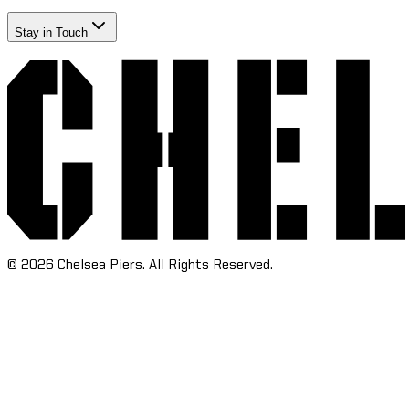
Stay in Touch​​​​‌ ‍ ​‍​‍‌‍ ‌ ​‍‌‍‍‌‌‍‌ ‌‍‍‌‌‍ ‍​‍​‍​ ‍‍​‍​‍‌ ​ ‌‍​‌‌‍ ‍‌‍‍‌‌ ‌​‌ ‍‌​‍ ‍‌‍‍‌‌‍ ​‍​‍​‍ ​​‍​‍‌‍‍​‌ ​‍‌‍‌‌‌‍‌‍​‍​‍​ ‍‍​‍​‍‌‍‍​‌ ‌​‌ ‌​‌ ​​‌ ​ ​ ‍‍​‍ ​‍ ‌‍​ ‌‍‍​‌‍‌‌‌‍ ​‌ ​ ‌‍‌‌‌‍​‌‌ ​​‌‍‍‌‌‍‌‌‌ ​‍‌ ​ ​‍ ‍‌ ​ ‌‍​‌‌‍ ‍‌‍‍‌‌ ‌​‌ ‍‌​‍ ‍‌ ​ ‌ ‌​‌ ‌‌‌‍‌​‌‍‍‌‌‍ ​‍ ‌‍‍‌‌‍ ‍‌ ‌​‌‍‌‌‌‍ ‍‌ ‌​​‍ ‌‍‌‌‌‍‌​‌‍‍‌‌ ‌​​‍ ‌‍ ‌‌‍ ‌‍‌​‌‍‌‌​ ‌‌ ​​‌ ​‍‌‍‌‌‌ ​ ‌‍‌‌‌‍ ‍‌ ‌​‌‍​‌‌ ‌​‌‍‍‌‌‍ ‌‍ ‍​ ‍ ‌‍‍‌‌‍‌​​ ‌‌‍‌‍‌‍ ‌‍ ‌ ‌​‌‍‌‌‌ ​‍​ ‍ ‌ ‌​‌ ‍‌‌ ​​‌‍‌‌​ ‌‌‍‌‍‌‍ ‌‍ ‌ ‌​‌‍‌‌‌ ​‍​ ‍ ‌ ​​‌‍​‌‌ ‌​‌‍‍​​ ‌‌‍​ ‌‍ ‌‍ ​‌ ‌‌‌‍ ‌‌‍ ‍‌ ​ ​‍‌‌​ ‌‌‌​​‍‌‌ ‌‍‍ ‌‍‌‌‌ ‍‌​‍‌‌​ ​ ‌​‌​​‍‌‌​ ​ ‌​‌​​‍‌‌​ ​‍​ ​‍​ ‍​‌‍​‍‌‍‌​​ ​‌‌‍​‍‌‍‌‌‌‍‌‌‌‍‌​‌‍​‌​ ​‍‌‍‌‌‌‍​‌​‍‌‌​ ​‍​ ​‍​‍‌‌​ ‌‌‌​‌​​‍ ‍‌ ‌​‌‍‍‌‌ ‌​‌‍ ​‌‍‌‌​ ‌‍​‍‌‍​‌‌ ​ ‌‍‌‌‌‌‌‌‌ ​‍‌‍ ​​ ‌‌‍‍​‌ ‌​‌ ‌​‌ ​​‌ ​ ​‍‌‌​ ​ ‌​​‌​‍‌‌​ ​‍‌​‌‍​‍‌‌​ ​‍‌​‌‍‌‍​ ‌‍‍​‌‍‌‌‌‍ ​‌ ​ ‌‍‌‌‌‍​‌‌ ​​‌‍‍‌‌‍‌‌‌ ​‍‌ ​ ​‍ ‍‌ ​ ‌‍​‌‌‍ ‍‌‍‍‌‌ ‌​‌ ‍‌​‍ ‍‌ ​ ‌ ‌​‌ ‌‌‌‍‌​‌‍‍‌‌‍ ​‍‌‍‌‍‍‌‌‍‌​​ ‌‌‍‌‍‌‍ ‌‍ ‌ ‌​‌‍‌‌‌ ​‍​‍‌‍‌ ‌​‌ ‍‌‌ ​​‌‍‌‌​ ‌‌‍‌‍‌‍ ‌‍ ‌ ‌​‌‍‌‌‌ ​‍​‍‌‍‌ ​​‌‍​‌‌ ‌​‌‍‍​​ ‌‌‍​ ‌‍ ‌‍ ​‌ ‌‌‌‍ ‌‌‍ ‍‌ ​ ​‍‌‌​ ‌‌‌​​‍‌‌ ‌‍‍ ‌‍‌‌‌ ‍‌​‍‌‌​ ​ ‌​‌​​‍‌‌​ ​ ‌​‌​​‍‌‌​ ​‍​ ​‍​ ‍​‌‍​‍‌‍‌​​ ​‌‌‍​‍‌‍‌‌‌‍‌‌‌‍‌​‌‍​‌​ ​‍‌‍‌‌‌‍​‌​‍‌‌​ ​‍​ ​‍​‍‌‌​ ‌‌‌​‌​​‍ ‍‌ ‌​‌‍‍‌‌ ‌​‌‍ ​‌‍‌‌​‍‌‍‌ ​​‌‍‌‌‌ ​‍‌ ​ ‌ ​​‌‍‌‌‌‍​ ‌ ‌​‌‍‍‌‌ ‌‍‌‍‌‌​ ‌‌ ​​‌ ‌‌‌‍​‍‌‍ ​‌‍‍‌‌ ​ ‌‍‍​‌‍‌‌‌‍‌​​‍​‍‌ ‌
©
2026
Chelsea Piers. All Rights Reserved.​​​​‌ ‍ ​‍​‍‌‍ ‌ ​‍‌‍‍‌‌‍‌ ‌‍‍‌‌‍ ‍​‍​‍​ ‍‍​‍​‍‌ ​ ‌‍​‌‌‍ ‍‌‍‍‌‌ ‌​‌ ‍‌​‍ ‍‌‍‍‌‌‍ ​‍​‍​‍ ​​‍​‍‌‍‍​‌ ​‍‌‍‌‌‌‍‌‍​‍​‍​ ‍‍​‍​‍‌‍‍​‌ ‌​‌ ‌​‌ ​​‌ ​ ​ ‍‍​‍ ​‍ ‌‍​ ‌‍‍​‌‍‌‌‌‍ ​‌ ​ ‌‍‌‌‌‍​‌‌ ​​‌‍‍‌‌‍‌‌‌ ​‍‌ ​ ​‍ ‍‌ ​ ‌‍​‌‌‍ ‍‌‍‍‌‌ ‌​‌ ‍‌​‍ ‍‌ ​ ‌ ‌​‌ ‌‌‌‍‌​‌‍‍‌‌‍ ​‍ ‌‍‍‌‌‍ ‍‌ ‌​‌‍‌‌‌‍ ‍‌ ‌​​‍ ‌‍‌‌‌‍‌​‌‍‍‌‌ ‌​​‍ ‌‍ ‌‌‍ ‌‍‌​‌‍‌‌​ ‌‌ ​​‌ ​‍‌‍‌‌‌ ​ ‌‍‌‌‌‍ ‍‌ ‌​‌‍​‌‌ ‌​‌‍‍‌‌‍ ‌‍ ‍​ ‍ ‌‍‍‌‌‍‌​​ ‌‌‍‌‍‌‍ ‌‍ ‌ ‌​‌‍‌‌‌ ​‍​ ‍ ‌ ‌​‌ ‍‌‌ ​​‌‍‌‌​ ‌‌‍‌‍‌‍ ‌‍ ‌ ‌​‌‍‌‌‌ ​‍​ ‍ ‌ ​​‌‍​‌‌ ‌​‌‍‍​​ ‌‌ ​ ‌ ‌‌‌‍​‍‌ ‌​‌‍‍‌‌ ‌​‌‍ ​‌‍‌‌​ ‌‍​‍‌‍​‌‌ ​ ‌‍‌‌‌‌‌‌‌ ​‍‌‍ ​​ ‌‌‍‍​‌ ‌​‌ ‌​‌ ​​‌ ​ ​‍‌‌​ ​ ‌​​‌​‍‌‌​ ​‍‌​‌‍​‍‌‌​ ​‍‌​‌‍‌‍​ ‌‍‍​‌‍‌‌‌‍ ​‌ ​ ‌‍‌‌‌‍​‌‌ ​​‌‍‍‌‌‍‌‌‌ ​‍‌ ​ ​‍ ‍‌ ​ ‌‍​‌‌‍ ‍‌‍‍‌‌ ‌​‌ ‍‌​‍ ‍‌ ​ ‌ ‌​‌ ‌‌‌‍‌​‌‍‍‌‌‍ ​‍‌‍‌‍‍‌‌‍‌​​ ‌‌‍‌‍‌‍ ‌‍ ‌ ‌​‌‍‌‌‌ ​‍​‍‌‍‌ ‌​‌ ‍‌‌ ​​‌‍‌‌​ ‌‌‍‌‍‌‍ ‌‍ ‌ ‌​‌‍‌‌‌ ​‍​‍‌‍‌ ​​‌‍​‌‌ ‌​‌‍‍​​ ‌‌ ​ ‌ ‌‌‌‍​‍‌ ‌​‌‍‍‌‌ ‌​‌‍ ​‌‍‌‌​‍‌‍‌ ​​‌‍‌‌‌ ​‍‌ ​ ‌ ​​‌‍‌‌‌‍​ ‌ ‌​‌‍‍‌‌ ‌‍‌‍‌‌​ ‌‌ ​​‌ ‌‌‌‍​‍‌‍ ​‌‍‍‌‌ ​ ‌‍‍​‌‍‌‌‌‍‌​​‍​‍‌ ‌