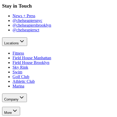
Stay in Touch​​​​‌ ‍ ​‍​‍‌‍ ‌ ​‍‌‍‍‌‌‍‌ ‌‍‍‌‌‍ ‍​‍​‍​ ‍‍​‍​‍‌ ​ ‌‍​‌‌‍ ‍‌‍‍‌‌ ‌​‌ ‍‌​‍ ‍‌‍‍‌‌‍ ​‍​‍​‍ ​​‍​‍‌‍‍​‌ ​‍‌‍‌‌‌‍‌‍​‍​‍​ ‍‍​‍​‍‌‍‍​‌ ‌​‌ ‌​‌ ​​‌ ​ ​ ‍‍​‍ ​‍ ‌‍​ ‌‍‍​‌‍‌‌‌‍ ​‌ ​ ‌‍‌‌‌‍​‌‌ ​​‌‍‍‌‌‍‌‌‌ ​‍‌ ​ ​‍ ‍‌ ​ ‌‍​‌‌‍ ‍‌‍‍‌‌ ‌​‌ ‍‌​‍ ‍‌ ​ ‌ ‌​‌ ‌‌‌‍‌​‌‍‍‌‌‍ ​‍ ‌‍‍‌‌‍ ‍‌ ‌​‌‍‌‌‌‍ ‍‌ ‌​​‍ ‌‍‌‌‌‍‌​‌‍‍‌‌ ‌​​‍ ‌‍ ‌‌‍ ‌‍‌​‌‍‌‌​ ‌‌ ​​‌ ​‍‌‍‌‌‌ ​ ‌‍‌‌‌‍ ‍‌ ‌​‌‍​‌‌ ‌​‌‍‍‌‌‍ ‌‍ ‍​ ‍ ‌‍‍‌‌‍‌​​ ‌‌‍‌‍‌‍ ‌‍ ‌ ‌​‌‍‌‌‌ ​‍​ ‍ ‌ ‌​‌ ‍‌‌ ​​‌‍‌‌​ ‌‌‍‌‍‌‍ ‌‍ ‌ ‌​‌‍‌‌‌ ​‍​ ‍ ‌ ​​‌‍​‌‌ ‌​‌‍‍​​ ‌‌‍​ ‌‍ ‌‍ ​‌ ‌‌‌‍ ‌‌‍ ‍‌ ​ ​‍‌‌​ ‌‌‌​​‍‌‌ ‌‍‍ ‌‍‌‌‌ ‍‌​‍‌‌​ ​ ‌​‌​​‍‌‌​ ​ ‌​‌​​‍‌‌​ ​‍​ ​‍​ ‍​‌‍​‍‌‍‌​​ ​‌‌‍​‍‌‍‌‌‌‍‌‌‌‍‌​‌‍​‌​ ​‍‌‍‌‌‌‍​‌​‍‌‌​ ​‍​ ​‍​‍‌‌​ ‌‌‌​‌​​‍ ‍‌ ‌​‌‍‍‌‌ ‌​‌‍ ​‌‍‌‌​ ‌‍​‍‌‍​‌‌ ​ ‌‍‌‌‌‌‌‌‌ ​‍‌‍ ​​ ‌‌‍‍​‌ ‌​‌ ‌​‌ ​​‌ ​ ​‍‌‌​ ​ ‌​​‌​‍‌‌​ ​‍‌​‌‍​‍‌‌​ ​‍‌​‌‍‌‍​ ‌‍‍​‌‍‌‌‌‍ ​‌ ​ ‌‍‌‌‌‍​‌‌ ​​‌‍‍‌‌‍‌‌‌ ​‍‌ ​ ​‍ ‍‌ ​ ‌‍​‌‌‍ ‍‌‍‍‌‌ ‌​‌ ‍‌​‍ ‍‌ ​ ‌ ‌​‌ ‌‌‌‍‌​‌‍‍‌‌‍ ​‍‌‍‌‍‍‌‌‍‌​​ ‌‌‍‌‍‌‍ ‌‍ ‌ ‌​‌‍‌‌‌ ​‍​‍‌‍‌ ‌​‌ ‍‌‌ ​​‌‍‌‌​ ‌‌‍‌‍‌‍ ‌‍ ‌ ‌​‌‍‌‌‌ ​‍​‍‌‍‌ ​​‌‍​‌‌ ‌​‌‍‍​​ ‌‌‍​ ‌‍ ‌‍ ​‌ ‌‌‌‍ ‌‌‍ ‍‌ ​ ​‍‌‌​ ‌‌‌​​‍‌‌ ‌‍‍ ‌‍‌‌‌ ‍‌​‍‌‌​ ​ ‌​‌​​‍‌‌​ ​ ‌​‌​​‍‌‌​ ​‍​ ​‍​ ‍​‌‍​‍‌‍‌​​ ​‌‌‍​‍‌‍‌‌‌‍‌‌‌‍‌​‌‍​‌​ ​‍‌‍‌‌‌‍​‌​‍‌‌​ ​‍​ ​‍​‍‌‌​ ‌‌‌​‌​​‍ ‍‌ ‌​‌‍‍‌‌ ‌​‌‍ ​‌‍‌‌​‍‌‍‌ ​​‌‍‌‌‌ ​‍‌ ​ ‌ ​​‌‍‌‌‌‍​ ‌ ‌​‌‍‍‌‌ ‌‍‌‍‌‌​ ‌‌ ​​‌ ‌‌‌‍​‍‌‍ ​‌‍‍‌‌ ​ ‌‍‍​‌‍‌‌‌‍‌​​‍​‍‌ ‌
News + Press​​​​‌ ‍ ​‍​‍‌‍ ‌ ​‍‌‍‍‌‌‍‌ ‌‍‍‌‌‍ ‍​‍​‍​ ‍‍​‍​‍‌ ​ ‌‍​‌‌‍ ‍‌‍‍‌‌ ‌​‌ ‍‌​‍ ‍‌‍‍‌‌‍ ​‍​‍​‍ ​​‍​‍‌‍‍​‌ ​‍‌‍‌‌‌‍‌‍​‍​‍​ ‍‍​‍​‍‌‍‍​‌ ‌​‌ ‌​‌ ​​‌ ​ ​ ‍‍​‍ ​‍ ‌‍​ ‌‍‍​‌‍‌‌‌‍ ​‌ ​ ‌‍‌‌‌‍​‌‌ ​​‌‍‍‌‌‍‌‌‌ ​‍‌ ​ ​‍ ‍‌ ​ ‌‍​‌‌‍ ‍‌‍‍‌‌ ‌​‌ ‍‌​‍ ‍‌ ​ ‌ ‌​‌ ‌‌‌‍‌​‌‍‍‌‌‍ ​‍ ‌‍‍‌‌‍ ‍‌ ‌​‌‍‌‌‌‍ ‍‌ ‌​​‍ ‌‍‌‌‌‍‌​‌‍‍‌‌ ‌​​‍ ‌‍ ‌‌‍ ‌‍‌​‌‍‌‌​ ‌‌ ​​‌ ​‍‌‍‌‌‌ ​ ‌‍‌‌‌‍ ‍‌ ‌​‌‍​‌‌ ‌​‌‍‍‌‌‍ ‌‍ ‍​ ‍ ‌‍‍‌‌‍‌​​ ‌‌‍‌‍‌‍ ‌‍ ‌ ‌​‌‍‌‌‌ ​‍​ ‍ ‌ ‌​‌ ‍‌‌ ​​‌‍‌‌​ ‌‌‍‌‍‌‍ ‌‍ ‌ ‌​‌‍‌‌‌ ​‍​ ‍ ‌ ​​‌‍​‌‌ ‌​‌‍‍​​ ‌‌‍​ ‌‍ ‌‍ ​‌ ‌‌‌‍ ‌‌‍ ‍‌ ​ ​‍‌‌​ ‌‌‌​​‍‌‌ ‌‍‍ ‌‍‌‌‌ ‍‌​‍‌‌​ ​ ‌​‌​​‍‌‌​ ​ ‌​‌​​‍‌‌​ ​‍​ ​‍​ ‍​‌‍​‍‌‍‌​​ ​‌‌‍​‍‌‍‌‌‌‍‌‌‌‍‌​‌‍​‌​ ​‍‌‍‌‌‌‍​‌​‍‌‌​ ​‍​ ​‍​‍‌‌​ ‌‌‌​‌​​‍ ‍‌‍ ​‌‍‍‌‌‍ ‍‌‍‍ ‌ ​ ​‍‌‌​ ‌‌‌​​‍‌‌ ‌‍‍ ‌‍‌‌‌ ‍‌​‍‌‌​ ​ ‌​‌​​‍‌‌​ ​ ‌​‌​​‍‌‌​ ​‍​ ​‍‌‍‌‍​ ‌‌​ ​‍​ ‍‌‌‍​‌‌‍‌​​ ‍​‌‍​‍​ ‍‌​ ​‍​ ‌​​ ​ ​‍‌‌​ ​‍​ ​‍​‍‌‌​ ‌‌‌​‌​​‍ ‍‌‍ ‍‌‍​‌‌‍ ‌‌‍‌‌​ ‌‍​‍‌‍​‌‌ ​ ‌‍‌‌‌‌‌‌‌ ​‍‌‍ ​​ ‌‌‍‍​‌ ‌​‌ ‌​‌ ​​‌ ​ ​‍‌‌​ ​ ‌​​‌​‍‌‌​ ​‍‌​‌‍​‍‌‌​ ​‍‌​‌‍‌‍​ ‌‍‍​‌‍‌‌‌‍ ​‌ ​ ‌‍‌‌‌‍​‌‌ ​​‌‍‍‌‌‍‌‌‌ ​‍‌ ​ ​‍ ‍‌ ​ ‌‍​‌‌‍ ‍‌‍‍‌‌ ‌​‌ ‍‌​‍ ‍‌ ​ ‌ ‌​‌ ‌‌‌‍‌​‌‍‍‌‌‍ ​‍‌‍‌‍‍‌‌‍‌​​ ‌‌‍‌‍‌‍ ‌‍ ‌ ‌​‌‍‌‌‌ ​‍​‍‌‍‌ ‌​‌ ‍‌‌ ​​‌‍‌‌​ ‌‌‍‌‍‌‍ ‌‍ ‌ ‌​‌‍‌‌‌ ​‍​‍‌‍‌ ​​‌‍​‌‌ ‌​‌‍‍​​ ‌‌‍​ ‌‍ ‌‍ ​‌ ‌‌‌‍ ‌‌‍ ‍‌ ​ ​‍‌‌​ ‌‌‌​​‍‌‌ ‌‍‍ ‌‍‌‌‌ ‍‌​‍‌‌​ ​ ‌​‌​​‍‌‌​ ​ ‌​‌​​‍‌‌​ ​‍​ ​‍​ ‍​‌‍​‍‌‍‌​​ ​‌‌‍​‍‌‍‌‌‌‍‌‌‌‍‌​‌‍​‌​ ​‍‌‍‌‌‌‍​‌​‍‌‌​ ​‍​ ​‍​‍‌‌​ ‌‌‌​‌​​‍ ‍‌‍ ​‌‍‍‌‌‍ ‍‌‍‍ ‌ ​ ​‍‌‌​ ‌‌‌​​‍‌‌ ‌‍‍ ‌‍‌‌‌ ‍‌​‍‌‌​ ​ ‌​‌​​‍‌‌​ ​ ‌​‌​​‍‌‌​ ​‍​ ​‍‌‍‌‍​ ‌‌​ ​‍​ ‍‌‌‍​‌‌‍‌​​ ‍​‌‍​‍​ ‍‌​ ​‍​ ‌​​ ​ ​‍‌‌​ ​‍​ ​‍​‍‌‌​ ‌‌‌​‌​​‍ ‍‌‍ ‍‌‍​‌‌‍ ‌‌‍‌‌​‍‌‍‌ ​​‌‍‌‌‌ ​‍‌ ​ ‌ ​​‌‍‌‌‌‍​ ‌ ‌​‌‍‍‌‌ ‌‍‌‍‌‌​ ‌‌ ​​‌ ‌‌‌‍​‍‌‍ ​‌‍‍‌‌ ​ ‌‍‍​‌‍‌‌‌‍‌​​‍​‍‌ ‌
@chelseapiersnyc​​​​‌ ‍ ​‍​‍‌‍ ‌ ​‍‌‍‍‌‌‍‌ ‌‍‍‌‌‍ ‍​‍​‍​ ‍‍​‍​‍‌ ​ ‌‍​‌‌‍ ‍‌‍‍‌‌ ‌​‌ ‍‌​‍ ‍‌‍‍‌‌‍ ​‍​‍​‍ ​​‍​‍‌‍‍​‌ ​‍‌‍‌‌‌‍‌‍​‍​‍​ ‍‍​‍​‍‌‍‍​‌ ‌​‌ ‌​‌ ​​‌ ​ ​ ‍‍​‍ ​‍ ‌‍​ ‌‍‍​‌‍‌‌‌‍ ​‌ ​ ‌‍‌‌‌‍​‌‌ ​​‌‍‍‌‌‍‌‌‌ ​‍‌ ​ ​‍ ‍‌ ​ ‌‍​‌‌‍ ‍‌‍‍‌‌ ‌​‌ ‍‌​‍ ‍‌ ​ ‌ ‌​‌ ‌‌‌‍‌​‌‍‍‌‌‍ ​‍ ‌‍‍‌‌‍ ‍‌ ‌​‌‍‌‌‌‍ ‍‌ ‌​​‍ ‌‍‌‌‌‍‌​‌‍‍‌‌ ‌​​‍ ‌‍ ‌‌‍ ‌‍‌​‌‍‌‌​ ‌‌ ​​‌ ​‍‌‍‌‌‌ ​ ‌‍‌‌‌‍ ‍‌ ‌​‌‍​‌‌ ‌​‌‍‍‌‌‍ ‌‍ ‍​ ‍ ‌‍‍‌‌‍‌​​ ‌‌‍‌‍‌‍ ‌‍ ‌ ‌​‌‍‌‌‌ ​‍​ ‍ ‌ ‌​‌ ‍‌‌ ​​‌‍‌‌​ ‌‌‍‌‍‌‍ ‌‍ ‌ ‌​‌‍‌‌‌ ​‍​ ‍ ‌ ​​‌‍​‌‌ ‌​‌‍‍​​ ‌‌‍​ ‌‍ ‌‍ ​‌ ‌‌‌‍ ‌‌‍ ‍‌ ​ ​‍‌‌​ ‌‌‌​​‍‌‌ ‌‍‍ ‌‍‌‌‌ ‍‌​‍‌‌​ ​ ‌​‌​​‍‌‌​ ​ ‌​‌​​‍‌‌​ ​‍​ ​‍​ ‍​‌‍​‍‌‍‌​​ ​‌‌‍​‍‌‍‌‌‌‍‌‌‌‍‌​‌‍​‌​ ​‍‌‍‌‌‌‍​‌​‍‌‌​ ​‍​ ​‍​‍‌‌​ ‌‌‌​‌​​‍ ‍‌‍ ​‌‍‍‌‌‍ ‍‌‍‍ ‌ ​ ​‍‌‌​ ‌‌‌​​‍‌‌ ‌‍‍ ‌‍‌‌‌ ‍‌​‍‌‌​ ​ ‌​‌​​‍‌‌​ ​ ‌​‌​​‍‌‌​ ​‍​ ​‍​ ‌​​ ​ ​ ​​‌‍‌‌‌‍​ ‌‍​‌​ ​​​ ‌​‌‍‌‌‌‍‌‍​ ‌​​ ‍‌​‍‌‌​ ​‍​ ​‍​‍‌‌​ ‌‌‌​‌​​‍ ‍‌‍ ‍‌‍​‌‌‍ ‌‌‍‌‌​ ‌‍​‍‌‍​‌‌ ​ ‌‍‌‌‌‌‌‌‌ ​‍‌‍ ​​ ‌‌‍‍​‌ ‌​‌ ‌​‌ ​​‌ ​ ​‍‌‌​ ​ ‌​​‌​‍‌‌​ ​‍‌​‌‍​‍‌‌​ ​‍‌​‌‍‌‍​ ‌‍‍​‌‍‌‌‌‍ ​‌ ​ ‌‍‌‌‌‍​‌‌ ​​‌‍‍‌‌‍‌‌‌ ​‍‌ ​ ​‍ ‍‌ ​ ‌‍​‌‌‍ ‍‌‍‍‌‌ ‌​‌ ‍‌​‍ ‍‌ ​ ‌ ‌​‌ ‌‌‌‍‌​‌‍‍‌‌‍ ​‍‌‍‌‍‍‌‌‍‌​​ ‌‌‍‌‍‌‍ ‌‍ ‌ ‌​‌‍‌‌‌ ​‍​‍‌‍‌ ‌​‌ ‍‌‌ ​​‌‍‌‌​ ‌‌‍‌‍‌‍ ‌‍ ‌ ‌​‌‍‌‌‌ ​‍​‍‌‍‌ ​​‌‍​‌‌ ‌​‌‍‍​​ ‌‌‍​ ‌‍ ‌‍ ​‌ ‌‌‌‍ ‌‌‍ ‍‌ ​ ​‍‌‌​ ‌‌‌​​‍‌‌ ‌‍‍ ‌‍‌‌‌ ‍‌​‍‌‌​ ​ ‌​‌​​‍‌‌​ ​ ‌​‌​​‍‌‌​ ​‍​ ​‍​ ‍​‌‍​‍‌‍‌​​ ​‌‌‍​‍‌‍‌‌‌‍‌‌‌‍‌​‌‍​‌​ ​‍‌‍‌‌‌‍​‌​‍‌‌​ ​‍​ ​‍​‍‌‌​ ‌‌‌​‌​​‍ ‍‌‍ ​‌‍‍‌‌‍ ‍‌‍‍ ‌ ​ ​‍‌‌​ ‌‌‌​​‍‌‌ ‌‍‍ ‌‍‌‌‌ ‍‌​‍‌‌​ ​ ‌​‌​​‍‌‌​ ​ ‌​‌​​‍‌‌​ ​‍​ ​‍​ ‌​​ ​ ​ ​​‌‍‌‌‌‍​ ‌‍​‌​ ​​​ ‌​‌‍‌‌‌‍‌‍​ ‌​​ ‍‌​‍‌‌​ ​‍​ ​‍​‍‌‌​ ‌‌‌​‌​​‍ ‍‌‍ ‍‌‍​‌‌‍ ‌‌‍‌‌​‍‌‍‌ ​​‌‍‌‌‌ ​‍‌ ​ ‌ ​​‌‍‌‌‌‍​ ‌ ‌​‌‍‍‌‌ ‌‍‌‍‌‌​ ‌‌ ​​‌ ‌‌‌‍​‍‌‍ ​‌‍‍‌‌ ​ ‌‍‍​‌‍‌‌‌‍‌​​‍​‍‌ ‌
@chelseapiersbrooklyn​​​​‌ ‍ ​‍​‍‌‍ ‌ ​‍‌‍‍‌‌‍‌ ‌‍‍‌‌‍ ‍​‍​‍​ ‍‍​‍​‍‌ ​ ‌‍​‌‌‍ ‍‌‍‍‌‌ ‌​‌ ‍‌​‍ ‍‌‍‍‌‌‍ ​‍​‍​‍ ​​‍​‍‌‍‍​‌ ​‍‌‍‌‌‌‍‌‍​‍​‍​ ‍‍​‍​‍‌‍‍​‌ ‌​‌ ‌​‌ ​​‌ ​ ​ ‍‍​‍ ​‍ ‌‍​ ‌‍‍​‌‍‌‌‌‍ ​‌ ​ ‌‍‌‌‌‍​‌‌ ​​‌‍‍‌‌‍‌‌‌ ​‍‌ ​ ​‍ ‍‌ ​ ‌‍​‌‌‍ ‍‌‍‍‌‌ ‌​‌ ‍‌​‍ ‍‌ ​ ‌ ‌​‌ ‌‌‌‍‌​‌‍‍‌‌‍ ​‍ ‌‍‍‌‌‍ ‍‌ ‌​‌‍‌‌‌‍ ‍‌ ‌​​‍ ‌‍‌‌‌‍‌​‌‍‍‌‌ ‌​​‍ ‌‍ ‌‌‍ ‌‍‌​‌‍‌‌​ ‌‌ ​​‌ ​‍‌‍‌‌‌ ​ ‌‍‌‌‌‍ ‍‌ ‌​‌‍​‌‌ ‌​‌‍‍‌‌‍ ‌‍ ‍​ ‍ ‌‍‍‌‌‍‌​​ ‌‌‍‌‍‌‍ ‌‍ ‌ ‌​‌‍‌‌‌ ​‍​ ‍ ‌ ‌​‌ ‍‌‌ ​​‌‍‌‌​ ‌‌‍‌‍‌‍ ‌‍ ‌ ‌​‌‍‌‌‌ ​‍​ ‍ ‌ ​​‌‍​‌‌ ‌​‌‍‍​​ ‌‌‍​ ‌‍ ‌‍ ​‌ ‌‌‌‍ ‌‌‍ ‍‌ ​ ​‍‌‌​ ‌‌‌​​‍‌‌ ‌‍‍ ‌‍‌‌‌ ‍‌​‍‌‌​ ​ ‌​‌​​‍‌‌​ ​ ‌​‌​​‍‌‌​ ​‍​ ​‍​ ‍​‌‍​‍‌‍‌​​ ​‌‌‍​‍‌‍‌‌‌‍‌‌‌‍‌​‌‍​‌​ ​‍‌‍‌‌‌‍​‌​‍‌‌​ ​‍​ ​‍​‍‌‌​ ‌‌‌​‌​​‍ ‍‌‍ ​‌‍‍‌‌‍ ‍‌‍‍ ‌ ​ ​‍‌‌​ ‌‌‌​​‍‌‌ ‌‍‍ ‌‍‌‌‌ ‍‌​‍‌‌​ ​ ‌​‌​​‍‌‌​ ​ ‌​‌​​‍‌‌​ ​‍​ ​‍​ ​ ​ ‌ ​ ‍​​ ​‌‌‍‌​​ ​‍‌‍‌​‌‍​‍‌‍‌‌​ ‌ ​ ​‍​ ​​​ ‌‍​ ‍‌​ ‌‌​ ​ ​ ​‍​ ‌​‌‍‌‍‌‍‌‍‌‍​‌​ ‌‌​ ‌‌‌‍​‍‌‍​ ‌‍‌‌​ ‌‌‌‍‌‌‌‍​ ‌‍​‌​ ‍​​ ​‍​‍‌‌​ ​‍​ ​‍​‍‌‌​ ‌‌‌​‌​​‍ ‍‌‍ ‍‌‍​‌‌‍ ‌‌‍‌‌​ ‌‍​‍‌‍​‌‌ ​ ‌‍‌‌‌‌‌‌‌ ​‍‌‍ ​​ ‌‌‍‍​‌ ‌​‌ ‌​‌ ​​‌ ​ ​‍‌‌​ ​ ‌​​‌​‍‌‌​ ​‍‌​‌‍​‍‌‌​ ​‍‌​‌‍‌‍​ ‌‍‍​‌‍‌‌‌‍ ​‌ ​ ‌‍‌‌‌‍​‌‌ ​​‌‍‍‌‌‍‌‌‌ ​‍‌ ​ ​‍ ‍‌ ​ ‌‍​‌‌‍ ‍‌‍‍‌‌ ‌​‌ ‍‌​‍ ‍‌ ​ ‌ ‌​‌ ‌‌‌‍‌​‌‍‍‌‌‍ ​‍‌‍‌‍‍‌‌‍‌​​ ‌‌‍‌‍‌‍ ‌‍ ‌ ‌​‌‍‌‌‌ ​‍​‍‌‍‌ ‌​‌ ‍‌‌ ​​‌‍‌‌​ ‌‌‍‌‍‌‍ ‌‍ ‌ ‌​‌‍‌‌‌ ​‍​‍‌‍‌ ​​‌‍​‌‌ ‌​‌‍‍​​ ‌‌‍​ ‌‍ ‌‍ ​‌ ‌‌‌‍ ‌‌‍ ‍‌ ​ ​‍‌‌​ ‌‌‌​​‍‌‌ ‌‍‍ ‌‍‌‌‌ ‍‌​‍‌‌​ ​ ‌​‌​​‍‌‌​ ​ ‌​‌​​‍‌‌​ ​‍​ ​‍​ ‍​‌‍​‍‌‍‌​​ ​‌‌‍​‍‌‍‌‌‌‍‌‌‌‍‌​‌‍​‌​ ​‍‌‍‌‌‌‍​‌​‍‌‌​ ​‍​ ​‍​‍‌‌​ ‌‌‌​‌​​‍ ‍‌‍ ​‌‍‍‌‌‍ ‍‌‍‍ ‌ ​ ​‍‌‌​ ‌‌‌​​‍‌‌ ‌‍‍ ‌‍‌‌‌ ‍‌​‍‌‌​ ​ ‌​‌​​‍‌‌​ ​ ‌​‌​​‍‌‌​ ​‍​ ​‍​ ​ ​ ‌ ​ ‍​​ ​‌‌‍‌​​ ​‍‌‍‌​‌‍​‍‌‍‌‌​ ‌ ​ ​‍​ ​​​ ‌‍​ ‍‌​ ‌‌​ ​ ​ ​‍​ ‌​‌‍‌‍‌‍‌‍‌‍​‌​ ‌‌​ ‌‌‌‍​‍‌‍​ ‌‍‌‌​ ‌‌‌‍‌‌‌‍​ ‌‍​‌​ ‍​​ ​‍​‍‌‌​ ​‍​ ​‍​‍‌‌​ ‌‌‌​‌​​‍ ‍‌‍ ‍‌‍​‌‌‍ ‌‌‍‌‌​‍‌‍‌ ​​‌‍‌‌‌ ​‍‌ ​ ‌ ​​‌‍‌‌‌‍​ ‌ ‌​‌‍‍‌‌ ‌‍‌‍‌‌​ ‌‌ ​​‌ ‌‌‌‍​‍‌‍ ​‌‍‍‌‌ ​ ‌‍‍​‌‍‌‌‌‍‌​​‍​‍‌ ‌
@chelseapiersct​​​​‌ ‍ ​‍​‍‌‍ ‌ ​‍‌‍‍‌‌‍‌ ‌‍‍‌‌‍ ‍​‍​‍​ ‍‍​‍​‍‌ ​ ‌‍​‌‌‍ ‍‌‍‍‌‌ ‌​‌ ‍‌​‍ ‍‌‍‍‌‌‍ ​‍​‍​‍ ​​‍​‍‌‍‍​‌ ​‍‌‍‌‌‌‍‌‍​‍​‍​ ‍‍​‍​‍‌‍‍​‌ ‌​‌ ‌​‌ ​​‌ ​ ​ ‍‍​‍ ​‍ ‌‍​ ‌‍‍​‌‍‌‌‌‍ ​‌ ​ ‌‍‌‌‌‍​‌‌ ​​‌‍‍‌‌‍‌‌‌ ​‍‌ ​ ​‍ ‍‌ ​ ‌‍​‌‌‍ ‍‌‍‍‌‌ ‌​‌ ‍‌​‍ ‍‌ ​ ‌ ‌​‌ ‌‌‌‍‌​‌‍‍‌‌‍ ​‍ ‌‍‍‌‌‍ ‍‌ ‌​‌‍‌‌‌‍ ‍‌ ‌​​‍ ‌‍‌‌‌‍‌​‌‍‍‌‌ ‌​​‍ ‌‍ ‌‌‍ ‌‍‌​‌‍‌‌​ ‌‌ ​​‌ ​‍‌‍‌‌‌ ​ ‌‍‌‌‌‍ ‍‌ ‌​‌‍​‌‌ ‌​‌‍‍‌‌‍ ‌‍ ‍​ ‍ ‌‍‍‌‌‍‌​​ ‌‌‍‌‍‌‍ ‌‍ ‌ ‌​‌‍‌‌‌ ​‍​ ‍ ‌ ‌​‌ ‍‌‌ ​​‌‍‌‌​ ‌‌‍‌‍‌‍ ‌‍ ‌ ‌​‌‍‌‌‌ ​‍​ ‍ ‌ ​​‌‍​‌‌ ‌​‌‍‍​​ ‌‌‍​ ‌‍ ‌‍ ​‌ ‌‌‌‍ ‌‌‍ ‍‌ ​ ​‍‌‌​ ‌‌‌​​‍‌‌ ‌‍‍ ‌‍‌‌‌ ‍‌​‍‌‌​ ​ ‌​‌​​‍‌‌​ ​ ‌​‌​​‍‌‌​ ​‍​ ​‍​ ‍​‌‍​‍‌‍‌​​ ​‌‌‍​‍‌‍‌‌‌‍‌‌‌‍‌​‌‍​‌​ ​‍‌‍‌‌‌‍​‌​‍‌‌​ ​‍​ ​‍​‍‌‌​ ‌‌‌​‌​​‍ ‍‌‍ ​‌‍‍‌‌‍ ‍‌‍‍ ‌ ​ ​‍‌‌​ ‌‌‌​​‍‌‌ ‌‍‍ ‌‍‌‌‌ ‍‌​‍‌‌​ ​ ‌​‌​​‍‌‌​ ​ ‌​‌​​‍‌‌​ ​‍​ ​‍‌‍​‌‌‍‌​​ ‌ ‌‍‌‌‌‍​ ​ ‌‌​ ‌‍​ ‌​​ ​​​ ‌ ‌‍​‍‌‍​‌‌‍‌​​ ‌‍‌‍‌‍​ ‍​​ ‍‌‌‍‌‍‌‍​‍​ ‌‍‌‍​‍​ ​​​ ‌​​ ​ ‌‍‌​‌‍​‍​ ​‌​ ‌‍​ ​ ​ ‌ ​ ​‌​ ‌‍​‍‌‌​ ​‍​ ​‍​‍‌‌​ ‌‌‌​‌​​‍ ‍‌‍ ‍‌‍​‌‌‍ ‌‌‍‌‌​ ‌‍​‍‌‍​‌‌ ​ ‌‍‌‌‌‌‌‌‌ ​‍‌‍ ​​ ‌‌‍‍​‌ ‌​‌ ‌​‌ ​​‌ ​ ​‍‌‌​ ​ ‌​​‌​‍‌‌​ ​‍‌​‌‍​‍‌‌​ ​‍‌​‌‍‌‍​ ‌‍‍​‌‍‌‌‌‍ ​‌ ​ ‌‍‌‌‌‍​‌‌ ​​‌‍‍‌‌‍‌‌‌ ​‍‌ ​ ​‍ ‍‌ ​ ‌‍​‌‌‍ ‍‌‍‍‌‌ ‌​‌ ‍‌​‍ ‍‌ ​ ‌ ‌​‌ ‌‌‌‍‌​‌‍‍‌‌‍ ​‍‌‍‌‍‍‌‌‍‌​​ ‌‌‍‌‍‌‍ ‌‍ ‌ ‌​‌‍‌‌‌ ​‍​‍‌‍‌ ‌​‌ ‍‌‌ ​​‌‍‌‌​ ‌‌‍‌‍‌‍ ‌‍ ‌ ‌​‌‍‌‌‌ ​‍​‍‌‍‌ ​​‌‍​‌‌ ‌​‌‍‍​​ ‌‌‍​ ‌‍ ‌‍ ​‌ ‌‌‌‍ ‌‌‍ ‍‌ ​ ​‍‌‌​ ‌‌‌​​‍‌‌ ‌‍‍ ‌‍‌‌‌ ‍‌​‍‌‌​ ​ ‌​‌​​‍‌‌​ ​ ‌​‌​​‍‌‌​ ​‍​ ​‍​ ‍​‌‍​‍‌‍‌​​ ​‌‌‍​‍‌‍‌‌‌‍‌‌‌‍‌​‌‍​‌​ ​‍‌‍‌‌‌‍​‌​‍‌‌​ ​‍​ ​‍​‍‌‌​ ‌‌‌​‌​​‍ ‍‌‍ ​‌‍‍‌‌‍ ‍‌‍‍ ‌ ​ ​‍‌‌​ ‌‌‌​​‍‌‌ ‌‍‍ ‌‍‌‌‌ ‍‌​‍‌‌​ ​ ‌​‌​​‍‌‌​ ​ ‌​‌​​‍‌‌​ ​‍​ ​‍‌‍​‌‌‍‌​​ ‌ ‌‍‌‌‌‍​ ​ ‌‌​ ‌‍​ ‌​​ ​​​ ‌ ‌‍​‍‌‍​‌‌‍‌​​ ‌‍‌‍‌‍​ ‍​​ ‍‌‌‍‌‍‌‍​‍​ ‌‍‌‍​‍​ ​​​ ‌​​ ​ ‌‍‌​‌‍​‍​ ​‌​ ‌‍​ ​ ​ ‌ ​ ​‌​ ‌‍​‍‌‌​ ​‍​ ​‍​‍‌‌​ ‌‌‌​‌​​‍ ‍‌‍ ‍‌‍​‌‌‍ ‌‌‍‌‌​‍‌‍‌ ​​‌‍‌‌‌ ​‍‌ ​ ‌ ​​‌‍‌‌‌‍​ ‌ ‌​‌‍‍‌‌ ‌‍‌‍‌‌​ ‌‌ ​​‌ ‌‌‌‍​‍‌‍ ​‌‍‍‌‌ ​ ‌‍‍​‌‍‌‌‌‍‌​​‍​‍‌ ‌
Locations​​​​‌ ‍ ​‍​‍‌‍ ‌ ​‍‌‍‍‌‌‍‌ ‌‍‍‌‌‍ ‍​‍​‍​ ‍‍​‍​‍‌ ​ ‌‍​‌‌‍ ‍‌‍‍‌‌ ‌​‌ ‍‌​‍ ‍‌‍‍‌‌‍ ​‍​‍​‍ ​​‍​‍‌‍‍​‌ ​‍‌‍‌‌‌‍‌‍​‍​‍​ ‍‍​‍​‍‌‍‍​‌ ‌​‌ ‌​‌ ​​‌ ​ ​ ‍‍​‍ ​‍ ‌‍​ ‌‍‍​‌‍‌‌‌‍ ​‌ ​ ‌‍‌‌‌‍​‌‌ ​​‌‍‍‌‌‍‌‌‌ ​‍‌ ​ ​‍ ‍‌ ​ ‌‍​‌‌‍ ‍‌‍‍‌‌ ‌​‌ ‍‌​‍ ‍‌ ​ ‌ ‌​‌ ‌‌‌‍‌​‌‍‍‌‌‍ ​‍ ‌‍‍‌‌‍ ‍‌ ‌​‌‍‌‌‌‍ ‍‌ ‌​​‍ ‌‍‌‌‌‍‌​‌‍‍‌‌ ‌​​‍ ‌‍ ‌‌‍ ‌‍‌​‌‍‌‌​ ‌‌ ​​‌ ​‍‌‍‌‌‌ ​ ‌‍‌‌‌‍ ‍‌ ‌​‌‍​‌‌ ‌​‌‍‍‌‌‍ ‌‍ ‍​ ‍ ‌‍‍‌‌‍‌​​ ‌‌‍‌‍‌‍ ‌‍ ‌ ‌​‌‍‌‌‌ ​‍​ ‍ ‌ ‌​‌ ‍‌‌ ​​‌‍‌‌​ ‌‌‍‌‍‌‍ ‌‍ ‌ ‌​‌‍‌‌‌ ​‍​ ‍ ‌ ​​‌‍​‌‌ ‌​‌‍‍​​ ‌‌‍​ ‌‍ ‌‍ ​‌ ‌‌‌‍ ‌‌‍ ‍‌ ​ ​‍‌‌​ ‌‌‌​​‍‌‌ ‌‍‍ ‌‍‌‌‌ ‍‌​‍‌‌​ ​ ‌​‌​​‍‌‌​ ​ ‌​‌​​‍‌‌​ ​‍​ ​‍‌‍‌‌‌‍​‍​ ​‍​ ‍​‌‍​ ​ ‌‌‌‍​ ‌‍​ ‌‍‌‌‌‍​‍‌‍​‌​ ​‌​‍‌‌​ ​‍​ ​‍​‍‌‌​ ‌‌‌​‌​​‍ ‍‌ ‌​‌‍‍‌‌ ‌​‌‍ ​‌‍‌‌​ ‌‍​‍‌‍​‌‌ ​ ‌‍‌‌‌‌‌‌‌ ​‍‌‍ ​​ ‌‌‍‍​‌ ‌​‌ ‌​‌ ​​‌ ​ ​‍‌‌​ ​ ‌​​‌​‍‌‌​ ​‍‌​‌‍​‍‌‌​ ​‍‌​‌‍‌‍​ ‌‍‍​‌‍‌‌‌‍ ​‌ ​ ‌‍‌‌‌‍​‌‌ ​​‌‍‍‌‌‍‌‌‌ ​‍‌ ​ ​‍ ‍‌ ​ ‌‍​‌‌‍ ‍‌‍‍‌‌ ‌​‌ ‍‌​‍ ‍‌ ​ ‌ ‌​‌ ‌‌‌‍‌​‌‍‍‌‌‍ ​‍‌‍‌‍‍‌‌‍‌​​ ‌‌‍‌‍‌‍ ‌‍ ‌ ‌​‌‍‌‌‌ ​‍​‍‌‍‌ ‌​‌ ‍‌‌ ​​‌‍‌‌​ ‌‌‍‌‍‌‍ ‌‍ ‌ ‌​‌‍‌‌‌ ​‍​‍‌‍‌ ​​‌‍​‌‌ ‌​‌‍‍​​ ‌‌‍​ ‌‍ ‌‍ ​‌ ‌‌‌‍ ‌‌‍ ‍‌ ​ ​‍‌‌​ ‌‌‌​​‍‌‌ ‌‍‍ ‌‍‌‌‌ ‍‌​‍‌‌​ ​ ‌​‌​​‍‌‌​ ​ ‌​‌​​‍‌‌​ ​‍​ ​‍‌‍‌‌‌‍​‍​ ​‍​ ‍​‌‍​ ​ ‌‌‌‍​ ‌‍​ ‌‍‌‌‌‍​‍‌‍​‌​ ​‌​‍‌‌​ ​‍​ ​‍​‍‌‌​ ‌‌‌​‌​​‍ ‍‌ ‌​‌‍‍‌‌ ‌​‌‍ ​‌‍‌‌​‍‌‍‌ ​​‌‍‌‌‌ ​‍‌ ​ ‌ ​​‌‍‌‌‌‍​ ‌ ‌​‌‍‍‌‌ ‌‍‌‍‌‌​ ‌‌ ​​‌ ‌‌‌‍​‍‌‍ ​‌‍‍‌‌ ​ ‌‍‍​‌‍‌‌‌‍‌​​‍​‍‌ ‌
Fitness​​​​‌ ‍ ​‍​‍‌‍ ‌ ​‍‌‍‍‌‌‍‌ ‌‍‍‌‌‍ ‍​‍​‍​ ‍‍​‍​‍‌ ​ ‌‍​‌‌‍ ‍‌‍‍‌‌ ‌​‌ ‍‌​‍ ‍‌‍‍‌‌‍ ​‍​‍​‍ ​​‍​‍‌‍‍​‌ ​‍‌‍‌‌‌‍‌‍​‍​‍​ ‍‍​‍​‍‌‍‍​‌ ‌​‌ ‌​‌ ​​‌ ​ ​ ‍‍​‍ ​‍ ‌‍​ ‌‍‍​‌‍‌‌‌‍ ​‌ ​ ‌‍‌‌‌‍​‌‌ ​​‌‍‍‌‌‍‌‌‌ ​‍‌ ​ ​‍ ‍‌ ​ ‌‍​‌‌‍ ‍‌‍‍‌‌ ‌​‌ ‍‌​‍ ‍‌ ​ ‌ ‌​‌ ‌‌‌‍‌​‌‍‍‌‌‍ ​‍ ‌‍‍‌‌‍ ‍‌ ‌​‌‍‌‌‌‍ ‍‌ ‌​​‍ ‌‍‌‌‌‍‌​‌‍‍‌‌ ‌​​‍ ‌‍ ‌‌‍ ‌‍‌​‌‍‌‌​ ‌‌ ​​‌ ​‍‌‍‌‌‌ ​ ‌‍‌‌‌‍ ‍‌ ‌​‌‍​‌‌ ‌​‌‍‍‌‌‍ ‌‍ ‍​ ‍ ‌‍‍‌‌‍‌​​ ‌‌‍‌‍‌‍ ‌‍ ‌ ‌​‌‍‌‌‌ ​‍​ ‍ ‌ ‌​‌ ‍‌‌ ​​‌‍‌‌​ ‌‌‍‌‍‌‍ ‌‍ ‌ ‌​‌‍‌‌‌ ​‍​ ‍ ‌ ​​‌‍​‌‌ ‌​‌‍‍​​ ‌‌‍​ ‌‍ ‌‍ ​‌ ‌‌‌‍ ‌‌‍ ‍‌ ​ ​‍‌‌​ ‌‌‌​​‍‌‌ ‌‍‍ ‌‍‌‌‌ ‍‌​‍‌‌​ ​ ‌​‌​​‍‌‌​ ​ ‌​‌​​‍‌‌​ ​‍​ ​‍‌‍‌‌‌‍​‍​ ​‍​ ‍​‌‍​ ​ ‌‌‌‍​ ‌‍​ ‌‍‌‌‌‍​‍‌‍​‌​ ​‌​‍‌‌​ ​‍​ ​‍​‍‌‌​ ‌‌‌​‌​​‍ ‍‌‍ ​‌‍‍‌‌‍ ‍‌‍‍ ‌ ​ ​‍‌‌​ ‌‌‌​​‍‌‌ ‌‍‍ ‌‍‌‌‌ ‍‌​‍‌‌​ ​ ‌​‌​​‍‌‌​ ​ ‌​‌​​‍‌‌​ ​‍​ ​‍​ ​‍​ ​ ​ ​ ‌‍​ ‌‍‌‌​ ‍​​ ‌‍​ ​‌​ ‌​‌‍​‌‌‍​ ​ ‍‌​‍‌‌​ ​‍​ ​‍​‍‌‌​ ‌‌‌​‌​​‍ ‍‌‍ ‍‌‍​‌‌‍ ‌‌‍‌‌​ ‌‍​‍‌‍​‌‌ ​ ‌‍‌‌‌‌‌‌‌ ​‍‌‍ ​​ ‌‌‍‍​‌ ‌​‌ ‌​‌ ​​‌ ​ ​‍‌‌​ ​ ‌​​‌​‍‌‌​ ​‍‌​‌‍​‍‌‌​ ​‍‌​‌‍‌‍​ ‌‍‍​‌‍‌‌‌‍ ​‌ ​ ‌‍‌‌‌‍​‌‌ ​​‌‍‍‌‌‍‌‌‌ ​‍‌ ​ ​‍ ‍‌ ​ ‌‍​‌‌‍ ‍‌‍‍‌‌ ‌​‌ ‍‌​‍ ‍‌ ​ ‌ ‌​‌ ‌‌‌‍‌​‌‍‍‌‌‍ ​‍‌‍‌‍‍‌‌‍‌​​ ‌‌‍‌‍‌‍ ‌‍ ‌ ‌​‌‍‌‌‌ ​‍​‍‌‍‌ ‌​‌ ‍‌‌ ​​‌‍‌‌​ ‌‌‍‌‍‌‍ ‌‍ ‌ ‌​‌‍‌‌‌ ​‍​‍‌‍‌ ​​‌‍​‌‌ ‌​‌‍‍​​ ‌‌‍​ ‌‍ ‌‍ ​‌ ‌‌‌‍ ‌‌‍ ‍‌ ​ ​‍‌‌​ ‌‌‌​​‍‌‌ ‌‍‍ ‌‍‌‌‌ ‍‌​‍‌‌​ ​ ‌​‌​​‍‌‌​ ​ ‌​‌​​‍‌‌​ ​‍​ ​‍‌‍‌‌‌‍​‍​ ​‍​ ‍​‌‍​ ​ ‌‌‌‍​ ‌‍​ ‌‍‌‌‌‍​‍‌‍​‌​ ​‌​‍‌‌​ ​‍​ ​‍​‍‌‌​ ‌‌‌​‌​​‍ ‍‌‍ ​‌‍‍‌‌‍ ‍‌‍‍ ‌ ​ ​‍‌‌​ ‌‌‌​​‍‌‌ ‌‍‍ ‌‍‌‌‌ ‍‌​‍‌‌​ ​ ‌​‌​​‍‌‌​ ​ ‌​‌​​‍‌‌​ ​‍​ ​‍​ ​‍​ ​ ​ ​ ‌‍​ ‌‍‌‌​ ‍​​ ‌‍​ ​‌​ ‌​‌‍​‌‌‍​ ​ ‍‌​‍‌‌​ ​‍​ ​‍​‍‌‌​ ‌‌‌​‌​​‍ ‍‌‍ ‍‌‍​‌‌‍ ‌‌‍‌‌​‍‌‍‌ ​​‌‍‌‌‌ ​‍‌ ​ ‌ ​​‌‍‌‌‌‍​ ‌ ‌​‌‍‍‌‌ ‌‍‌‍‌‌​ ‌‌ ​​‌ ‌‌‌‍​‍‌‍ ​‌‍‍‌‌ ​ ‌‍‍​‌‍‌‌‌‍‌​​‍​‍‌ ‌
Field House Manhattan​​​​‌ ‍ ​‍​‍‌‍ ‌ ​‍‌‍‍‌‌‍‌ ‌‍‍‌‌‍ ‍​‍​‍​ ‍‍​‍​‍‌ ​ ‌‍​‌‌‍ ‍‌‍‍‌‌ ‌​‌ ‍‌​‍ ‍‌‍‍‌‌‍ ​‍​‍​‍ ​​‍​‍‌‍‍​‌ ​‍‌‍‌‌‌‍‌‍​‍​‍​ ‍‍​‍​‍‌‍‍​‌ ‌​‌ ‌​‌ ​​‌ ​ ​ ‍‍​‍ ​‍ ‌‍​ ‌‍‍​‌‍‌‌‌‍ ​‌ ​ ‌‍‌‌‌‍​‌‌ ​​‌‍‍‌‌‍‌‌‌ ​‍‌ ​ ​‍ ‍‌ ​ ‌‍​‌‌‍ ‍‌‍‍‌‌ ‌​‌ ‍‌​‍ ‍‌ ​ ‌ ‌​‌ ‌‌‌‍‌​‌‍‍‌‌‍ ​‍ ‌‍‍‌‌‍ ‍‌ ‌​‌‍‌‌‌‍ ‍‌ ‌​​‍ ‌‍‌‌‌‍‌​‌‍‍‌‌ ‌​​‍ ‌‍ ‌‌‍ ‌‍‌​‌‍‌‌​ ‌‌ ​​‌ ​‍‌‍‌‌‌ ​ ‌‍‌‌‌‍ ‍‌ ‌​‌‍​‌‌ ‌​‌‍‍‌‌‍ ‌‍ ‍​ ‍ ‌‍‍‌‌‍‌​​ ‌‌‍‌‍‌‍ ‌‍ ‌ ‌​‌‍‌‌‌ ​‍​ ‍ ‌ ‌​‌ ‍‌‌ ​​‌‍‌‌​ ‌‌‍‌‍‌‍ ‌‍ ‌ ‌​‌‍‌‌‌ ​‍​ ‍ ‌ ​​‌‍​‌‌ ‌​‌‍‍​​ ‌‌‍​ ‌‍ ‌‍ ​‌ ‌‌‌‍ ‌‌‍ ‍‌ ​ ​‍‌‌​ ‌‌‌​​‍‌‌ ‌‍‍ ‌‍‌‌‌ ‍‌​‍‌‌​ ​ ‌​‌​​‍‌‌​ ​ ‌​‌​​‍‌‌​ ​‍​ ​‍‌‍‌‌‌‍​‍​ ​‍​ ‍​‌‍​ ​ ‌‌‌‍​ ‌‍​ ‌‍‌‌‌‍​‍‌‍​‌​ ​‌​‍‌‌​ ​‍​ ​‍​‍‌‌​ ‌‌‌​‌​​‍ ‍‌‍ ​‌‍‍‌‌‍ ‍‌‍‍ ‌ ​ ​‍‌‌​ ‌‌‌​​‍‌‌ ‌‍‍ ‌‍‌‌‌ ‍‌​‍‌‌​ ​ ‌​‌​​‍‌‌​ ​ ‌​‌​​‍‌‌​ ​‍​ ​‍​ ​‌​ ​ ​ ​‌‌‍​‍​ ​​​ ​‌‌‍​‌​ ‌ ​ ​‍​ ​‍​ ‌‍​ ‌​​‍‌‌​ ​‍​ ​‍​‍‌‌​ ‌‌‌​‌​​‍ ‍‌‍ ‍‌‍​‌‌‍ ‌‌‍‌‌​ ‌‍​‍‌‍​‌‌ ​ ‌‍‌‌‌‌‌‌‌ ​‍‌‍ ​​ ‌‌‍‍​‌ ‌​‌ ‌​‌ ​​‌ ​ ​‍‌‌​ ​ ‌​​‌​‍‌‌​ ​‍‌​‌‍​‍‌‌​ ​‍‌​‌‍‌‍​ ‌‍‍​‌‍‌‌‌‍ ​‌ ​ ‌‍‌‌‌‍​‌‌ ​​‌‍‍‌‌‍‌‌‌ ​‍‌ ​ ​‍ ‍‌ ​ ‌‍​‌‌‍ ‍‌‍‍‌‌ ‌​‌ ‍‌​‍ ‍‌ ​ ‌ ‌​‌ ‌‌‌‍‌​‌‍‍‌‌‍ ​‍‌‍‌‍‍‌‌‍‌​​ ‌‌‍‌‍‌‍ ‌‍ ‌ ‌​‌‍‌‌‌ ​‍​‍‌‍‌ ‌​‌ ‍‌‌ ​​‌‍‌‌​ ‌‌‍‌‍‌‍ ‌‍ ‌ ‌​‌‍‌‌‌ ​‍​‍‌‍‌ ​​‌‍​‌‌ ‌​‌‍‍​​ ‌‌‍​ ‌‍ ‌‍ ​‌ ‌‌‌‍ ‌‌‍ ‍‌ ​ ​‍‌‌​ ‌‌‌​​‍‌‌ ‌‍‍ ‌‍‌‌‌ ‍‌​‍‌‌​ ​ ‌​‌​​‍‌‌​ ​ ‌​‌​​‍‌‌​ ​‍​ ​‍‌‍‌‌‌‍​‍​ ​‍​ ‍​‌‍​ ​ ‌‌‌‍​ ‌‍​ ‌‍‌‌‌‍​‍‌‍​‌​ ​‌​‍‌‌​ ​‍​ ​‍​‍‌‌​ ‌‌‌​‌​​‍ ‍‌‍ ​‌‍‍‌‌‍ ‍‌‍‍ ‌ ​ ​‍‌‌​ ‌‌‌​​‍‌‌ ‌‍‍ ‌‍‌‌‌ ‍‌​‍‌‌​ ​ ‌​‌​​‍‌‌​ ​ ‌​‌​​‍‌‌​ ​‍​ ​‍​ ​‌​ ​ ​ ​‌‌‍​‍​ ​​​ ​‌‌‍​‌​ ‌ ​ ​‍​ ​‍​ ‌‍​ ‌​​‍‌‌​ ​‍​ ​‍​‍‌‌​ ‌‌‌​‌​​‍ ‍‌‍ ‍‌‍​‌‌‍ ‌‌‍‌‌​‍‌‍‌ ​​‌‍‌‌‌ ​‍‌ ​ ‌ ​​‌‍‌‌‌‍​ ‌ ‌​‌‍‍‌‌ ‌‍‌‍‌‌​ ‌‌ ​​‌ ‌‌‌‍​‍‌‍ ​‌‍‍‌‌ ​ ‌‍‍​‌‍‌‌‌‍‌​​‍​‍‌ ‌
Field House Brooklyn​​​​‌ ‍ ​‍​‍‌‍ ‌ ​‍‌‍‍‌‌‍‌ ‌‍‍‌‌‍ ‍​‍​‍​ ‍‍​‍​‍‌ ​ ‌‍​‌‌‍ ‍‌‍‍‌‌ ‌​‌ ‍‌​‍ ‍‌‍‍‌‌‍ ​‍​‍​‍ ​​‍​‍‌‍‍​‌ ​‍‌‍‌‌‌‍‌‍​‍​‍​ ‍‍​‍​‍‌‍‍​‌ ‌​‌ ‌​‌ ​​‌ ​ ​ ‍‍​‍ ​‍ ‌‍​ ‌‍‍​‌‍‌‌‌‍ ​‌ ​ ‌‍‌‌‌‍​‌‌ ​​‌‍‍‌‌‍‌‌‌ ​‍‌ ​ ​‍ ‍‌ ​ ‌‍​‌‌‍ ‍‌‍‍‌‌ ‌​‌ ‍‌​‍ ‍‌ ​ ‌ ‌​‌ ‌‌‌‍‌​‌‍‍‌‌‍ ​‍ ‌‍‍‌‌‍ ‍‌ ‌​‌‍‌‌‌‍ ‍‌ ‌​​‍ ‌‍‌‌‌‍‌​‌‍‍‌‌ ‌​​‍ ‌‍ ‌‌‍ ‌‍‌​‌‍‌‌​ ‌‌ ​​‌ ​‍‌‍‌‌‌ ​ ‌‍‌‌‌‍ ‍‌ ‌​‌‍​‌‌ ‌​‌‍‍‌‌‍ ‌‍ ‍​ ‍ ‌‍‍‌‌‍‌​​ ‌‌‍‌‍‌‍ ‌‍ ‌ ‌​‌‍‌‌‌ ​‍​ ‍ ‌ ‌​‌ ‍‌‌ ​​‌‍‌‌​ ‌‌‍‌‍‌‍ ‌‍ ‌ ‌​‌‍‌‌‌ ​‍​ ‍ ‌ ​​‌‍​‌‌ ‌​‌‍‍​​ ‌‌‍​ ‌‍ ‌‍ ​‌ ‌‌‌‍ ‌‌‍ ‍‌ ​ ​‍‌‌​ ‌‌‌​​‍‌‌ ‌‍‍ ‌‍‌‌‌ ‍‌​‍‌‌​ ​ ‌​‌​​‍‌‌​ ​ ‌​‌​​‍‌‌​ ​‍​ ​‍‌‍‌‌‌‍​‍​ ​‍​ ‍​‌‍​ ​ ‌‌‌‍​ ‌‍​ ‌‍‌‌‌‍​‍‌‍​‌​ ​‌​‍‌‌​ ​‍​ ​‍​‍‌‌​ ‌‌‌​‌​​‍ ‍‌‍ ​‌‍‍‌‌‍ ‍‌‍‍ ‌ ​ ​‍‌‌​ ‌‌‌​​‍‌‌ ‌‍‍ ‌‍‌‌‌ ‍‌​‍‌‌​ ​ ‌​‌​​‍‌‌​ ​ ‌​‌​​‍‌‌​ ​‍​ ​‍​ ‌‍​ ‍​​ ‌ ‌‍‌​​ ​‌​ ​‍​ ‌‌​ ‌‍​ ​‍​ ​‌‌‍​ ​ ​‌​‍‌‌​ ​‍​ ​‍​‍‌‌​ ‌‌‌​‌​​‍ ‍‌‍ ‍‌‍​‌‌‍ ‌‌‍‌‌​ ‌‍​‍‌‍​‌‌ ​ ‌‍‌‌‌‌‌‌‌ ​‍‌‍ ​​ ‌‌‍‍​‌ ‌​‌ ‌​‌ ​​‌ ​ ​‍‌‌​ ​ ‌​​‌​‍‌‌​ ​‍‌​‌‍​‍‌‌​ ​‍‌​‌‍‌‍​ ‌‍‍​‌‍‌‌‌‍ ​‌ ​ ‌‍‌‌‌‍​‌‌ ​​‌‍‍‌‌‍‌‌‌ ​‍‌ ​ ​‍ ‍‌ ​ ‌‍​‌‌‍ ‍‌‍‍‌‌ ‌​‌ ‍‌​‍ ‍‌ ​ ‌ ‌​‌ ‌‌‌‍‌​‌‍‍‌‌‍ ​‍‌‍‌‍‍‌‌‍‌​​ ‌‌‍‌‍‌‍ ‌‍ ‌ ‌​‌‍‌‌‌ ​‍​‍‌‍‌ ‌​‌ ‍‌‌ ​​‌‍‌‌​ ‌‌‍‌‍‌‍ ‌‍ ‌ ‌​‌‍‌‌‌ ​‍​‍‌‍‌ ​​‌‍​‌‌ ‌​‌‍‍​​ ‌‌‍​ ‌‍ ‌‍ ​‌ ‌‌‌‍ ‌‌‍ ‍‌ ​ ​‍‌‌​ ‌‌‌​​‍‌‌ ‌‍‍ ‌‍‌‌‌ ‍‌​‍‌‌​ ​ ‌​‌​​‍‌‌​ ​ ‌​‌​​‍‌‌​ ​‍​ ​‍‌‍‌‌‌‍​‍​ ​‍​ ‍​‌‍​ ​ ‌‌‌‍​ ‌‍​ ‌‍‌‌‌‍​‍‌‍​‌​ ​‌​‍‌‌​ ​‍​ ​‍​‍‌‌​ ‌‌‌​‌​​‍ ‍‌‍ ​‌‍‍‌‌‍ ‍‌‍‍ ‌ ​ ​‍‌‌​ ‌‌‌​​‍‌‌ ‌‍‍ ‌‍‌‌‌ ‍‌​‍‌‌​ ​ ‌​‌​​‍‌‌​ ​ ‌​‌​​‍‌‌​ ​‍​ ​‍​ ‌‍​ ‍​​ ‌ ‌‍‌​​ ​‌​ ​‍​ ‌‌​ ‌‍​ ​‍​ ​‌‌‍​ ​ ​‌​‍‌‌​ ​‍​ ​‍​‍‌‌​ ‌‌‌​‌​​‍ ‍‌‍ ‍‌‍​‌‌‍ ‌‌‍‌‌​‍‌‍‌ ​​‌‍‌‌‌ ​‍‌ ​ ‌ ​​‌‍‌‌‌‍​ ‌ ‌​‌‍‍‌‌ ‌‍‌‍‌‌​ ‌‌ ​​‌ ‌‌‌‍​‍‌‍ ​‌‍‍‌‌ ​ ‌‍‍​‌‍‌‌‌‍‌​​‍​‍‌ ‌
Sky Rink​​​​‌ ‍ ​‍​‍‌‍ ‌ ​‍‌‍‍‌‌‍‌ ‌‍‍‌‌‍ ‍​‍​‍​ ‍‍​‍​‍‌ ​ ‌‍​‌‌‍ ‍‌‍‍‌‌ ‌​‌ ‍‌​‍ ‍‌‍‍‌‌‍ ​‍​‍​‍ ​​‍​‍‌‍‍​‌ ​‍‌‍‌‌‌‍‌‍​‍​‍​ ‍‍​‍​‍‌‍‍​‌ ‌​‌ ‌​‌ ​​‌ ​ ​ ‍‍​‍ ​‍ ‌‍​ ‌‍‍​‌‍‌‌‌‍ ​‌ ​ ‌‍‌‌‌‍​‌‌ ​​‌‍‍‌‌‍‌‌‌ ​‍‌ ​ ​‍ ‍‌ ​ ‌‍​‌‌‍ ‍‌‍‍‌‌ ‌​‌ ‍‌​‍ ‍‌ ​ ‌ ‌​‌ ‌‌‌‍‌​‌‍‍‌‌‍ ​‍ ‌‍‍‌‌‍ ‍‌ ‌​‌‍‌‌‌‍ ‍‌ ‌​​‍ ‌‍‌‌‌‍‌​‌‍‍‌‌ ‌​​‍ ‌‍ ‌‌‍ ‌‍‌​‌‍‌‌​ ‌‌ ​​‌ ​‍‌‍‌‌‌ ​ ‌‍‌‌‌‍ ‍‌ ‌​‌‍​‌‌ ‌​‌‍‍‌‌‍ ‌‍ ‍​ ‍ ‌‍‍‌‌‍‌​​ ‌‌‍‌‍‌‍ ‌‍ ‌ ‌​‌‍‌‌‌ ​‍​ ‍ ‌ ‌​‌ ‍‌‌ ​​‌‍‌‌​ ‌‌‍‌‍‌‍ ‌‍ ‌ ‌​‌‍‌‌‌ ​‍​ ‍ ‌ ​​‌‍​‌‌ ‌​‌‍‍​​ ‌‌‍​ ‌‍ ‌‍ ​‌ ‌‌‌‍ ‌‌‍ ‍‌ ​ ​‍‌‌​ ‌‌‌​​‍‌‌ ‌‍‍ ‌‍‌‌‌ ‍‌​‍‌‌​ ​ ‌​‌​​‍‌‌​ ​ ‌​‌​​‍‌‌​ ​‍​ ​‍‌‍‌‌‌‍​‍​ ​‍​ ‍​‌‍​ ​ ‌‌‌‍​ ‌‍​ ‌‍‌‌‌‍​‍‌‍​‌​ ​‌​‍‌‌​ ​‍​ ​‍​‍‌‌​ ‌‌‌​‌​​‍ ‍‌‍ ​‌‍‍‌‌‍ ‍‌‍‍ ‌ ​ ​‍‌‌​ ‌‌‌​​‍‌‌ ‌‍‍ ‌‍‌‌‌ ‍‌​‍‌‌​ ​ ‌​‌​​‍‌‌​ ​ ‌​‌​​‍‌‌​ ​‍​ ​‍​ ‌​​ ‌ ‌‍‌‍‌‍‌‍​ ​​​ ‌‍​ ‌‌​ ‌​‌‍‌​‌‍‌​​ ​‌‌‍​‍​‍‌‌​ ​‍​ ​‍​‍‌‌​ ‌‌‌​‌​​‍ ‍‌‍ ‍‌‍​‌‌‍ ‌‌‍‌‌​ ‌‍​‍‌‍​‌‌ ​ ‌‍‌‌‌‌‌‌‌ ​‍‌‍ ​​ ‌‌‍‍​‌ ‌​‌ ‌​‌ ​​‌ ​ ​‍‌‌​ ​ ‌​​‌​‍‌‌​ ​‍‌​‌‍​‍‌‌​ ​‍‌​‌‍‌‍​ ‌‍‍​‌‍‌‌‌‍ ​‌ ​ ‌‍‌‌‌‍​‌‌ ​​‌‍‍‌‌‍‌‌‌ ​‍‌ ​ ​‍ ‍‌ ​ ‌‍​‌‌‍ ‍‌‍‍‌‌ ‌​‌ ‍‌​‍ ‍‌ ​ ‌ ‌​‌ ‌‌‌‍‌​‌‍‍‌‌‍ ​‍‌‍‌‍‍‌‌‍‌​​ ‌‌‍‌‍‌‍ ‌‍ ‌ ‌​‌‍‌‌‌ ​‍​‍‌‍‌ ‌​‌ ‍‌‌ ​​‌‍‌‌​ ‌‌‍‌‍‌‍ ‌‍ ‌ ‌​‌‍‌‌‌ ​‍​‍‌‍‌ ​​‌‍​‌‌ ‌​‌‍‍​​ ‌‌‍​ ‌‍ ‌‍ ​‌ ‌‌‌‍ ‌‌‍ ‍‌ ​ ​‍‌‌​ ‌‌‌​​‍‌‌ ‌‍‍ ‌‍‌‌‌ ‍‌​‍‌‌​ ​ ‌​‌​​‍‌‌​ ​ ‌​‌​​‍‌‌​ ​‍​ ​‍‌‍‌‌‌‍​‍​ ​‍​ ‍​‌‍​ ​ ‌‌‌‍​ ‌‍​ ‌‍‌‌‌‍​‍‌‍​‌​ ​‌​‍‌‌​ ​‍​ ​‍​‍‌‌​ ‌‌‌​‌​​‍ ‍‌‍ ​‌‍‍‌‌‍ ‍‌‍‍ ‌ ​ ​‍‌‌​ ‌‌‌​​‍‌‌ ‌‍‍ ‌‍‌‌‌ ‍‌​‍‌‌​ ​ ‌​‌​​‍‌‌​ ​ ‌​‌​​‍‌‌​ ​‍​ ​‍​ ‌​​ ‌ ‌‍‌‍‌‍‌‍​ ​​​ ‌‍​ ‌‌​ ‌​‌‍‌​‌‍‌​​ ​‌‌‍​‍​‍‌‌​ ​‍​ ​‍​‍‌‌​ ‌‌‌​‌​​‍ ‍‌‍ ‍‌‍​‌‌‍ ‌‌‍‌‌​‍‌‍‌ ​​‌‍‌‌‌ ​‍‌ ​ ‌ ​​‌‍‌‌‌‍​ ‌ ‌​‌‍‍‌‌ ‌‍‌‍‌‌​ ‌‌ ​​‌ ‌‌‌‍​‍‌‍ ​‌‍‍‌‌ ​ ‌‍‍​‌‍‌‌‌‍‌​​‍​‍‌ ‌
Swim​​​​‌ ‍ ​‍​‍‌‍ ‌ ​‍‌‍‍‌‌‍‌ ‌‍‍‌‌‍ ‍​‍​‍​ ‍‍​‍​‍‌ ​ ‌‍​‌‌‍ ‍‌‍‍‌‌ ‌​‌ ‍‌​‍ ‍‌‍‍‌‌‍ ​‍​‍​‍ ​​‍​‍‌‍‍​‌ ​‍‌‍‌‌‌‍‌‍​‍​‍​ ‍‍​‍​‍‌‍‍​‌ ‌​‌ ‌​‌ ​​‌ ​ ​ ‍‍​‍ ​‍ ‌‍​ ‌‍‍​‌‍‌‌‌‍ ​‌ ​ ‌‍‌‌‌‍​‌‌ ​​‌‍‍‌‌‍‌‌‌ ​‍‌ ​ ​‍ ‍‌ ​ ‌‍​‌‌‍ ‍‌‍‍‌‌ ‌​‌ ‍‌​‍ ‍‌ ​ ‌ ‌​‌ ‌‌‌‍‌​‌‍‍‌‌‍ ​‍ ‌‍‍‌‌‍ ‍‌ ‌​‌‍‌‌‌‍ ‍‌ ‌​​‍ ‌‍‌‌‌‍‌​‌‍‍‌‌ ‌​​‍ ‌‍ ‌‌‍ ‌‍‌​‌‍‌‌​ ‌‌ ​​‌ ​‍‌‍‌‌‌ ​ ‌‍‌‌‌‍ ‍‌ ‌​‌‍​‌‌ ‌​‌‍‍‌‌‍ ‌‍ ‍​ ‍ ‌‍‍‌‌‍‌​​ ‌‌‍‌‍‌‍ ‌‍ ‌ ‌​‌‍‌‌‌ ​‍​ ‍ ‌ ‌​‌ ‍‌‌ ​​‌‍‌‌​ ‌‌‍‌‍‌‍ ‌‍ ‌ ‌​‌‍‌‌‌ ​‍​ ‍ ‌ ​​‌‍​‌‌ ‌​‌‍‍​​ ‌‌‍​ ‌‍ ‌‍ ​‌ ‌‌‌‍ ‌‌‍ ‍‌ ​ ​‍‌‌​ ‌‌‌​​‍‌‌ ‌‍‍ ‌‍‌‌‌ ‍‌​‍‌‌​ ​ ‌​‌​​‍‌‌​ ​ ‌​‌​​‍‌‌​ ​‍​ ​‍‌‍‌‌‌‍​‍​ ​‍​ ‍​‌‍​ ​ ‌‌‌‍​ ‌‍​ ‌‍‌‌‌‍​‍‌‍​‌​ ​‌​‍‌‌​ ​‍​ ​‍​‍‌‌​ ‌‌‌​‌​​‍ ‍‌‍ ​‌‍‍‌‌‍ ‍‌‍‍ ‌ ​ ​‍‌‌​ ‌‌‌​​‍‌‌ ‌‍‍ ‌‍‌‌‌ ‍‌​‍‌‌​ ​ ‌​‌​​‍‌‌​ ​ ‌​‌​​‍‌‌​ ​‍​ ​‍‌‍‌‍‌‍‌‍​ ​​​ ‌‌​ ‌‌​ ‌​​ ​‍‌‍​ ​ ​‌​ ​ ‌‍​ ‌‍​‌‌‍​ ‌‍‌‌​ ‌‍​ ​‌​ ​ ‌‍​ ‌‍​‍​ ‌​​ ‍​‌‍‌​​ ‍​​ ‌‍​ ‌‌‌‍​‍​ ‌​​ ‌​​ ​‌​ ‍‌​ ‍‌‌‍​ ​‍‌‌​ ​‍​ ​‍​‍‌‌​ ‌‌‌​‌​​‍ ‍‌‍ ‍‌‍​‌‌‍ ‌‌‍‌‌​ ‌‍​‍‌‍​‌‌ ​ ‌‍‌‌‌‌‌‌‌ ​‍‌‍ ​​ ‌‌‍‍​‌ ‌​‌ ‌​‌ ​​‌ ​ ​‍‌‌​ ​ ‌​​‌​‍‌‌​ ​‍‌​‌‍​‍‌‌​ ​‍‌​‌‍‌‍​ ‌‍‍​‌‍‌‌‌‍ ​‌ ​ ‌‍‌‌‌‍​‌‌ ​​‌‍‍‌‌‍‌‌‌ ​‍‌ ​ ​‍ ‍‌ ​ ‌‍​‌‌‍ ‍‌‍‍‌‌ ‌​‌ ‍‌​‍ ‍‌ ​ ‌ ‌​‌ ‌‌‌‍‌​‌‍‍‌‌‍ ​‍‌‍‌‍‍‌‌‍‌​​ ‌‌‍‌‍‌‍ ‌‍ ‌ ‌​‌‍‌‌‌ ​‍​‍‌‍‌ ‌​‌ ‍‌‌ ​​‌‍‌‌​ ‌‌‍‌‍‌‍ ‌‍ ‌ ‌​‌‍‌‌‌ ​‍​‍‌‍‌ ​​‌‍​‌‌ ‌​‌‍‍​​ ‌‌‍​ ‌‍ ‌‍ ​‌ ‌‌‌‍ ‌‌‍ ‍‌ ​ ​‍‌‌​ ‌‌‌​​‍‌‌ ‌‍‍ ‌‍‌‌‌ ‍‌​‍‌‌​ ​ ‌​‌​​‍‌‌​ ​ ‌​‌​​‍‌‌​ ​‍​ ​‍‌‍‌‌‌‍​‍​ ​‍​ ‍​‌‍​ ​ ‌‌‌‍​ ‌‍​ ‌‍‌‌‌‍​‍‌‍​‌​ ​‌​‍‌‌​ ​‍​ ​‍​‍‌‌​ ‌‌‌​‌​​‍ ‍‌‍ ​‌‍‍‌‌‍ ‍‌‍‍ ‌ ​ ​‍‌‌​ ‌‌‌​​‍‌‌ ‌‍‍ ‌‍‌‌‌ ‍‌​‍‌‌​ ​ ‌​‌​​‍‌‌​ ​ ‌​‌​​‍‌‌​ ​‍​ ​‍‌‍‌‍‌‍‌‍​ ​​​ ‌‌​ ‌‌​ ‌​​ ​‍‌‍​ ​ ​‌​ ​ ‌‍​ ‌‍​‌‌‍​ ‌‍‌‌​ ‌‍​ ​‌​ ​ ‌‍​ ‌‍​‍​ ‌​​ ‍​‌‍‌​​ ‍​​ ‌‍​ ‌‌‌‍​‍​ ‌​​ ‌​​ ​‌​ ‍‌​ ‍‌‌‍​ ​‍‌‌​ ​‍​ ​‍​‍‌‌​ ‌‌‌​‌​​‍ ‍‌‍ ‍‌‍​‌‌‍ ‌‌‍‌‌​‍‌‍‌ ​​‌‍‌‌‌ ​‍‌ ​ ‌ ​​‌‍‌‌‌‍​ ‌ ‌​‌‍‍‌‌ ‌‍‌‍‌‌​ ‌‌ ​​‌ ‌‌‌‍​‍‌‍ ​‌‍‍‌‌ ​ ‌‍‍​‌‍‌‌‌‍‌​​‍​‍‌ ‌
Golf Club​​​​‌ ‍ ​‍​‍‌‍ ‌ ​‍‌‍‍‌‌‍‌ ‌‍‍‌‌‍ ‍​‍​‍​ ‍‍​‍​‍‌ ​ ‌‍​‌‌‍ ‍‌‍‍‌‌ ‌​‌ ‍‌​‍ ‍‌‍‍‌‌‍ ​‍​‍​‍ ​​‍​‍‌‍‍​‌ ​‍‌‍‌‌‌‍‌‍​‍​‍​ ‍‍​‍​‍‌‍‍​‌ ‌​‌ ‌​‌ ​​‌ ​ ​ ‍‍​‍ ​‍ ‌‍​ ‌‍‍​‌‍‌‌‌‍ ​‌ ​ ‌‍‌‌‌‍​‌‌ ​​‌‍‍‌‌‍‌‌‌ ​‍‌ ​ ​‍ ‍‌ ​ ‌‍​‌‌‍ ‍‌‍‍‌‌ ‌​‌ ‍‌​‍ ‍‌ ​ ‌ ‌​‌ ‌‌‌‍‌​‌‍‍‌‌‍ ​‍ ‌‍‍‌‌‍ ‍‌ ‌​‌‍‌‌‌‍ ‍‌ ‌​​‍ ‌‍‌‌‌‍‌​‌‍‍‌‌ ‌​​‍ ‌‍ ‌‌‍ ‌‍‌​‌‍‌‌​ ‌‌ ​​‌ ​‍‌‍‌‌‌ ​ ‌‍‌‌‌‍ ‍‌ ‌​‌‍​‌‌ ‌​‌‍‍‌‌‍ ‌‍ ‍​ ‍ ‌‍‍‌‌‍‌​​ ‌‌‍‌‍‌‍ ‌‍ ‌ ‌​‌‍‌‌‌ ​‍​ ‍ ‌ ‌​‌ ‍‌‌ ​​‌‍‌‌​ ‌‌‍‌‍‌‍ ‌‍ ‌ ‌​‌‍‌‌‌ ​‍​ ‍ ‌ ​​‌‍​‌‌ ‌​‌‍‍​​ ‌‌‍​ ‌‍ ‌‍ ​‌ ‌‌‌‍ ‌‌‍ ‍‌ ​ ​‍‌‌​ ‌‌‌​​‍‌‌ ‌‍‍ ‌‍‌‌‌ ‍‌​‍‌‌​ ​ ‌​‌​​‍‌‌​ ​ ‌​‌​​‍‌‌​ ​‍​ ​‍‌‍‌‌‌‍​‍​ ​‍​ ‍​‌‍​ ​ ‌‌‌‍​ ‌‍​ ‌‍‌‌‌‍​‍‌‍​‌​ ​‌​‍‌‌​ ​‍​ ​‍​‍‌‌​ ‌‌‌​‌​​‍ ‍‌‍ ​‌‍‍‌‌‍ ‍‌‍‍ ‌ ​ ​‍‌‌​ ‌‌‌​​‍‌‌ ‌‍‍ ‌‍‌‌‌ ‍‌​‍‌‌​ ​ ‌​‌​​‍‌‌​ ​ ‌​‌​​‍‌‌​ ​‍​ ​‍​ ‌​‌‍‌‌​ ‌‍‌‍‌​​ ​‍​ ‌‍​ ​‍‌‍‌‍‌‍​‌‌‍​ ‌‍​ ‌‍​ ​‍‌‌​ ​‍​ ​‍​‍‌‌​ ‌‌‌​‌​​‍ ‍‌‍ ‍‌‍​‌‌‍ ‌‌‍‌‌​ ‌‍​‍‌‍​‌‌ ​ ‌‍‌‌‌‌‌‌‌ ​‍‌‍ ​​ ‌‌‍‍​‌ ‌​‌ ‌​‌ ​​‌ ​ ​‍‌‌​ ​ ‌​​‌​‍‌‌​ ​‍‌​‌‍​‍‌‌​ ​‍‌​‌‍‌‍​ ‌‍‍​‌‍‌‌‌‍ ​‌ ​ ‌‍‌‌‌‍​‌‌ ​​‌‍‍‌‌‍‌‌‌ ​‍‌ ​ ​‍ ‍‌ ​ ‌‍​‌‌‍ ‍‌‍‍‌‌ ‌​‌ ‍‌​‍ ‍‌ ​ ‌ ‌​‌ ‌‌‌‍‌​‌‍‍‌‌‍ ​‍‌‍‌‍‍‌‌‍‌​​ ‌‌‍‌‍‌‍ ‌‍ ‌ ‌​‌‍‌‌‌ ​‍​‍‌‍‌ ‌​‌ ‍‌‌ ​​‌‍‌‌​ ‌‌‍‌‍‌‍ ‌‍ ‌ ‌​‌‍‌‌‌ ​‍​‍‌‍‌ ​​‌‍​‌‌ ‌​‌‍‍​​ ‌‌‍​ ‌‍ ‌‍ ​‌ ‌‌‌‍ ‌‌‍ ‍‌ ​ ​‍‌‌​ ‌‌‌​​‍‌‌ ‌‍‍ ‌‍‌‌‌ ‍‌​‍‌‌​ ​ ‌​‌​​‍‌‌​ ​ ‌​‌​​‍‌‌​ ​‍​ ​‍‌‍‌‌‌‍​‍​ ​‍​ ‍​‌‍​ ​ ‌‌‌‍​ ‌‍​ ‌‍‌‌‌‍​‍‌‍​‌​ ​‌​‍‌‌​ ​‍​ ​‍​‍‌‌​ ‌‌‌​‌​​‍ ‍‌‍ ​‌‍‍‌‌‍ ‍‌‍‍ ‌ ​ ​‍‌‌​ ‌‌‌​​‍‌‌ ‌‍‍ ‌‍‌‌‌ ‍‌​‍‌‌​ ​ ‌​‌​​‍‌‌​ ​ ‌​‌​​‍‌‌​ ​‍​ ​‍​ ‌​‌‍‌‌​ ‌‍‌‍‌​​ ​‍​ ‌‍​ ​‍‌‍‌‍‌‍​‌‌‍​ ‌‍​ ‌‍​ ​‍‌‌​ ​‍​ ​‍​‍‌‌​ ‌‌‌​‌​​‍ ‍‌‍ ‍‌‍​‌‌‍ ‌‌‍‌‌​‍‌‍‌ ​​‌‍‌‌‌ ​‍‌ ​ ‌ ​​‌‍‌‌‌‍​ ‌ ‌​‌‍‍‌‌ ‌‍‌‍‌‌​ ‌‌ ​​‌ ‌‌‌‍​‍‌‍ ​‌‍‍‌‌ ​ ‌‍‍​‌‍‌‌‌‍‌​​‍​‍‌ ‌
Athletic Club​​​​‌ ‍ ​‍​‍‌‍ ‌ ​‍‌‍‍‌‌‍‌ ‌‍‍‌‌‍ ‍​‍​‍​ ‍‍​‍​‍‌ ​ ‌‍​‌‌‍ ‍‌‍‍‌‌ ‌​‌ ‍‌​‍ ‍‌‍‍‌‌‍ ​‍​‍​‍ ​​‍​‍‌‍‍​‌ ​‍‌‍‌‌‌‍‌‍​‍​‍​ ‍‍​‍​‍‌‍‍​‌ ‌​‌ ‌​‌ ​​‌ ​ ​ ‍‍​‍ ​‍ ‌‍​ ‌‍‍​‌‍‌‌‌‍ ​‌ ​ ‌‍‌‌‌‍​‌‌ ​​‌‍‍‌‌‍‌‌‌ ​‍‌ ​ ​‍ ‍‌ ​ ‌‍​‌‌‍ ‍‌‍‍‌‌ ‌​‌ ‍‌​‍ ‍‌ ​ ‌ ‌​‌ ‌‌‌‍‌​‌‍‍‌‌‍ ​‍ ‌‍‍‌‌‍ ‍‌ ‌​‌‍‌‌‌‍ ‍‌ ‌​​‍ ‌‍‌‌‌‍‌​‌‍‍‌‌ ‌​​‍ ‌‍ ‌‌‍ ‌‍‌​‌‍‌‌​ ‌‌ ​​‌ ​‍‌‍‌‌‌ ​ ‌‍‌‌‌‍ ‍‌ ‌​‌‍​‌‌ ‌​‌‍‍‌‌‍ ‌‍ ‍​ ‍ ‌‍‍‌‌‍‌​​ ‌‌‍‌‍‌‍ ‌‍ ‌ ‌​‌‍‌‌‌ ​‍​ ‍ ‌ ‌​‌ ‍‌‌ ​​‌‍‌‌​ ‌‌‍‌‍‌‍ ‌‍ ‌ ‌​‌‍‌‌‌ ​‍​ ‍ ‌ ​​‌‍​‌‌ ‌​‌‍‍​​ ‌‌‍​ ‌‍ ‌‍ ​‌ ‌‌‌‍ ‌‌‍ ‍‌ ​ ​‍‌‌​ ‌‌‌​​‍‌‌ ‌‍‍ ‌‍‌‌‌ ‍‌​‍‌‌​ ​ ‌​‌​​‍‌‌​ ​ ‌​‌​​‍‌‌​ ​‍​ ​‍‌‍‌‌‌‍​‍​ ​‍​ ‍​‌‍​ ​ ‌‌‌‍​ ‌‍​ ‌‍‌‌‌‍​‍‌‍​‌​ ​‌​‍‌‌​ ​‍​ ​‍​‍‌‌​ ‌‌‌​‌​​‍ ‍‌‍ ​‌‍‍‌‌‍ ‍‌‍‍ ‌ ​ ​‍‌‌​ ‌‌‌​​‍‌‌ ‌‍‍ ‌‍‌‌‌ ‍‌​‍‌‌​ ​ ‌​‌​​‍‌‌​ ​ ‌​‌​​‍‌‌​ ​‍​ ​‍​ ‍​‌‍​‌​ ​ ​ ‌​‌‍​‌​ ‌ ‌‍‌​‌‍​‌​ ​ ​ ‍​‌‍‌‌‌‍​ ​‍‌‌​ ​‍​ ​‍​‍‌‌​ ‌‌‌​‌​​‍ ‍‌‍ ‍‌‍​‌‌‍ ‌‌‍‌‌​ ‌‍​‍‌‍​‌‌ ​ ‌‍‌‌‌‌‌‌‌ ​‍‌‍ ​​ ‌‌‍‍​‌ ‌​‌ ‌​‌ ​​‌ ​ ​‍‌‌​ ​ ‌​​‌​‍‌‌​ ​‍‌​‌‍​‍‌‌​ ​‍‌​‌‍‌‍​ ‌‍‍​‌‍‌‌‌‍ ​‌ ​ ‌‍‌‌‌‍​‌‌ ​​‌‍‍‌‌‍‌‌‌ ​‍‌ ​ ​‍ ‍‌ ​ ‌‍​‌‌‍ ‍‌‍‍‌‌ ‌​‌ ‍‌​‍ ‍‌ ​ ‌ ‌​‌ ‌‌‌‍‌​‌‍‍‌‌‍ ​‍‌‍‌‍‍‌‌‍‌​​ ‌‌‍‌‍‌‍ ‌‍ ‌ ‌​‌‍‌‌‌ ​‍​‍‌‍‌ ‌​‌ ‍‌‌ ​​‌‍‌‌​ ‌‌‍‌‍‌‍ ‌‍ ‌ ‌​‌‍‌‌‌ ​‍​‍‌‍‌ ​​‌‍​‌‌ ‌​‌‍‍​​ ‌‌‍​ ‌‍ ‌‍ ​‌ ‌‌‌‍ ‌‌‍ ‍‌ ​ ​‍‌‌​ ‌‌‌​​‍‌‌ ‌‍‍ ‌‍‌‌‌ ‍‌​‍‌‌​ ​ ‌​‌​​‍‌‌​ ​ ‌​‌​​‍‌‌​ ​‍​ ​‍‌‍‌‌‌‍​‍​ ​‍​ ‍​‌‍​ ​ ‌‌‌‍​ ‌‍​ ‌‍‌‌‌‍​‍‌‍​‌​ ​‌​‍‌‌​ ​‍​ ​‍​‍‌‌​ ‌‌‌​‌​​‍ ‍‌‍ ​‌‍‍‌‌‍ ‍‌‍‍ ‌ ​ ​‍‌‌​ ‌‌‌​​‍‌‌ ‌‍‍ ‌‍‌‌‌ ‍‌​‍‌‌​ ​ ‌​‌​​‍‌‌​ ​ ‌​‌​​‍‌‌​ ​‍​ ​‍​ ‍​‌‍​‌​ ​ ​ ‌​‌‍​‌​ ‌ ‌‍‌​‌‍​‌​ ​ ​ ‍​‌‍‌‌‌‍​ ​‍‌‌​ ​‍​ ​‍​‍‌‌​ ‌‌‌​‌​​‍ ‍‌‍ ‍‌‍​‌‌‍ ‌‌‍‌‌​‍‌‍‌ ​​‌‍‌‌‌ ​‍‌ ​ ‌ ​​‌‍‌‌‌‍​ ‌ ‌​‌‍‍‌‌ ‌‍‌‍‌‌​ ‌‌ ​​‌ ‌‌‌‍​‍‌‍ ​‌‍‍‌‌ ​ ‌‍‍​‌‍‌‌‌‍‌​​‍​‍‌ ‌
Marina​​​​‌ ‍ ​‍​‍‌‍ ‌ ​‍‌‍‍‌‌‍‌ ‌‍‍‌‌‍ ‍​‍​‍​ ‍‍​‍​‍‌ ​ ‌‍​‌‌‍ ‍‌‍‍‌‌ ‌​‌ ‍‌​‍ ‍‌‍‍‌‌‍ ​‍​‍​‍ ​​‍​‍‌‍‍​‌ ​‍‌‍‌‌‌‍‌‍​‍​‍​ ‍‍​‍​‍‌‍‍​‌ ‌​‌ ‌​‌ ​​‌ ​ ​ ‍‍​‍ ​‍ ‌‍​ ‌‍‍​‌‍‌‌‌‍ ​‌ ​ ‌‍‌‌‌‍​‌‌ ​​‌‍‍‌‌‍‌‌‌ ​‍‌ ​ ​‍ ‍‌ ​ ‌‍​‌‌‍ ‍‌‍‍‌‌ ‌​‌ ‍‌​‍ ‍‌ ​ ‌ ‌​‌ ‌‌‌‍‌​‌‍‍‌‌‍ ​‍ ‌‍‍‌‌‍ ‍‌ ‌​‌‍‌‌‌‍ ‍‌ ‌​​‍ ‌‍‌‌‌‍‌​‌‍‍‌‌ ‌​​‍ ‌‍ ‌‌‍ ‌‍‌​‌‍‌‌​ ‌‌ ​​‌ ​‍‌‍‌‌‌ ​ ‌‍‌‌‌‍ ‍‌ ‌​‌‍​‌‌ ‌​‌‍‍‌‌‍ ‌‍ ‍​ ‍ ‌‍‍‌‌‍‌​​ ‌‌‍‌‍‌‍ ‌‍ ‌ ‌​‌‍‌‌‌ ​‍​ ‍ ‌ ‌​‌ ‍‌‌ ​​‌‍‌‌​ ‌‌‍‌‍‌‍ ‌‍ ‌ ‌​‌‍‌‌‌ ​‍​ ‍ ‌ ​​‌‍​‌‌ ‌​‌‍‍​​ ‌‌‍​ ‌‍ ‌‍ ​‌ ‌‌‌‍ ‌‌‍ ‍‌ ​ ​‍‌‌​ ‌‌‌​​‍‌‌ ‌‍‍ ‌‍‌‌‌ ‍‌​‍‌‌​ ​ ‌​‌​​‍‌‌​ ​ ‌​‌​​‍‌‌​ ​‍​ ​‍‌‍‌‌‌‍​‍​ ​‍​ ‍​‌‍​ ​ ‌‌‌‍​ ‌‍​ ‌‍‌‌‌‍​‍‌‍​‌​ ​‌​‍‌‌​ ​‍​ ​‍​‍‌‌​ ‌‌‌​‌​​‍ ‍‌‍ ​‌‍‍‌‌‍ ‍‌‍‍ ‌ ​ ​‍‌‌​ ‌‌‌​​‍‌‌ ‌‍‍ ‌‍‌‌‌ ‍‌​‍‌‌​ ​ ‌​‌​​‍‌‌​ ​ ‌​‌​​‍‌‌​ ​‍​ ​‍​ ‌‍​ ‌‌​ ‌‍​ ‌‌‌‍‌‌‌‍‌‍‌‍​‌​ ​​​ ‌‍​ ‌‌​ ‌​‌‍‌​​‍‌‌​ ​‍​ ​‍​‍‌‌​ ‌‌‌​‌​​‍ ‍‌‍ ‍‌‍​‌‌‍ ‌‌‍‌‌​ ‌‍​‍‌‍​‌‌ ​ ‌‍‌‌‌‌‌‌‌ ​‍‌‍ ​​ ‌‌‍‍​‌ ‌​‌ ‌​‌ ​​‌ ​ ​‍‌‌​ ​ ‌​​‌​‍‌‌​ ​‍‌​‌‍​‍‌‌​ ​‍‌​‌‍‌‍​ ‌‍‍​‌‍‌‌‌‍ ​‌ ​ ‌‍‌‌‌‍​‌‌ ​​‌‍‍‌‌‍‌‌‌ ​‍‌ ​ ​‍ ‍‌ ​ ‌‍​‌‌‍ ‍‌‍‍‌‌ ‌​‌ ‍‌​‍ ‍‌ ​ ‌ ‌​‌ ‌‌‌‍‌​‌‍‍‌‌‍ ​‍‌‍‌‍‍‌‌‍‌​​ ‌‌‍‌‍‌‍ ‌‍ ‌ ‌​‌‍‌‌‌ ​‍​‍‌‍‌ ‌​‌ ‍‌‌ ​​‌‍‌‌​ ‌‌‍‌‍‌‍ ‌‍ ‌ ‌​‌‍‌‌‌ ​‍​‍‌‍‌ ​​‌‍​‌‌ ‌​‌‍‍​​ ‌‌‍​ ‌‍ ‌‍ ​‌ ‌‌‌‍ ‌‌‍ ‍‌ ​ ​‍‌‌​ ‌‌‌​​‍‌‌ ‌‍‍ ‌‍‌‌‌ ‍‌​‍‌‌​ ​ ‌​‌​​‍‌‌​ ​ ‌​‌​​‍‌‌​ ​‍​ ​‍‌‍‌‌‌‍​‍​ ​‍​ ‍​‌‍​ ​ ‌‌‌‍​ ‌‍​ ‌‍‌‌‌‍​‍‌‍​‌​ ​‌​‍‌‌​ ​‍​ ​‍​‍‌‌​ ‌‌‌​‌​​‍ ‍‌‍ ​‌‍‍‌‌‍ ‍‌‍‍ ‌ ​ ​‍‌‌​ ‌‌‌​​‍‌‌ ‌‍‍ ‌‍‌‌‌ ‍‌​‍‌‌​ ​ ‌​‌​​‍‌‌​ ​ ‌​‌​​‍‌‌​ ​‍​ ​‍​ ‌‍​ ‌‌​ ‌‍​ ‌‌‌‍‌‌‌‍‌‍‌‍​‌​ ​​​ ‌‍​ ‌‌​ ‌​‌‍‌​​‍‌‌​ ​‍​ ​‍​‍‌‌​ ‌‌‌​‌​​‍ ‍‌‍ ‍‌‍​‌‌‍ ‌‌‍‌‌​‍‌‍‌ ​​‌‍‌‌‌ ​‍‌ ​ ‌ ​​‌‍‌‌‌‍​ ‌ ‌​‌‍‍‌‌ ‌‍‌‍‌‌​ ‌‌ ​​‌ ‌‌‌‍​‍‌‍ ​‌‍‍‌‌ ​ ‌‍‍​‌‍‌‌‌‍‌​​‍​‍‌ ‌
Company​​​​‌ ‍ ​‍​‍‌‍ ‌ ​‍‌‍‍‌‌‍‌ ‌‍‍‌‌‍ ‍​‍​‍​ ‍‍​‍​‍‌ ​ ‌‍​‌‌‍ ‍‌‍‍‌‌ ‌​‌ ‍‌​‍ ‍‌‍‍‌‌‍ ​‍​‍​‍ ​​‍​‍‌‍‍​‌ ​‍‌‍‌‌‌‍‌‍​‍​‍​ ‍‍​‍​‍‌‍‍​‌ ‌​‌ ‌​‌ ​​‌ ​ ​ ‍‍​‍ ​‍ ‌‍​ ‌‍‍​‌‍‌‌‌‍ ​‌ ​ ‌‍‌‌‌‍​‌‌ ​​‌‍‍‌‌‍‌‌‌ ​‍‌ ​ ​‍ ‍‌ ​ ‌‍​‌‌‍ ‍‌‍‍‌‌ ‌​‌ ‍‌​‍ ‍‌ ​ ‌ ‌​‌ ‌‌‌‍‌​‌‍‍‌‌‍ ​‍ ‌‍‍‌‌‍ ‍‌ ‌​‌‍‌‌‌‍ ‍‌ ‌​​‍ ‌‍‌‌‌‍‌​‌‍‍‌‌ ‌​​‍ ‌‍ ‌‌‍ ‌‍‌​‌‍‌‌​ ‌‌ ​​‌ ​‍‌‍‌‌‌ ​ ‌‍‌‌‌‍ ‍‌ ‌​‌‍​‌‌ ‌​‌‍‍‌‌‍ ‌‍ ‍​ ‍ ‌‍‍‌‌‍‌​​ ‌‌‍‌‍‌‍ ‌‍ ‌ ‌​‌‍‌‌‌ ​‍​ ‍ ‌ ‌​‌ ‍‌‌ ​​‌‍‌‌​ ‌‌‍‌‍‌‍ ‌‍ ‌ ‌​‌‍‌‌‌ ​‍​ ‍ ‌ ​​‌‍​‌‌ ‌​‌‍‍​​ ‌‌‍​ ‌‍ ‌‍ ​‌ ‌‌‌‍ ‌‌‍ ‍‌ ​ ​‍‌‌​ ‌‌‌​​‍‌‌ ‌‍‍ ‌‍‌‌‌ ‍‌​‍‌‌​ ​ ‌​‌​​‍‌‌​ ​ ‌​‌​​‍‌‌​ ​‍​ ​‍‌‍​ ​ ​ ​ ‌​​ ​​‌‍​ ​ ‌‍‌‍‌​​ ‌​‌‍‌‍‌‍‌‌‌‍‌‌‌‍‌​​‍‌‌​ ​‍​ ​‍​‍‌‌​ ‌‌‌​‌​​‍ ‍‌ ‌​‌‍‍‌‌ ‌​‌‍ ​‌‍‌‌​ ‌‍​‍‌‍​‌‌ ​ ‌‍‌‌‌‌‌‌‌ ​‍‌‍ ​​ ‌‌‍‍​‌ ‌​‌ ‌​‌ ​​‌ ​ ​‍‌‌​ ​ ‌​​‌​‍‌‌​ ​‍‌​‌‍​‍‌‌​ ​‍‌​‌‍‌‍​ ‌‍‍​‌‍‌‌‌‍ ​‌ ​ ‌‍‌‌‌‍​‌‌ ​​‌‍‍‌‌‍‌‌‌ ​‍‌ ​ ​‍ ‍‌ ​ ‌‍​‌‌‍ ‍‌‍‍‌‌ ‌​‌ ‍‌​‍ ‍‌ ​ ‌ ‌​‌ ‌‌‌‍‌​‌‍‍‌‌‍ ​‍‌‍‌‍‍‌‌‍‌​​ ‌‌‍‌‍‌‍ ‌‍ ‌ ‌​‌‍‌‌‌ ​‍​‍‌‍‌ ‌​‌ ‍‌‌ ​​‌‍‌‌​ ‌‌‍‌‍‌‍ ‌‍ ‌ ‌​‌‍‌‌‌ ​‍​‍‌‍‌ ​​‌‍​‌‌ ‌​‌‍‍​​ ‌‌‍​ ‌‍ ‌‍ ​‌ ‌‌‌‍ ‌‌‍ ‍‌ ​ ​‍‌‌​ ‌‌‌​​‍‌‌ ‌‍‍ ‌‍‌‌‌ ‍‌​‍‌‌​ ​ ‌​‌​​‍‌‌​ ​ ‌​‌​​‍‌‌​ ​‍​ ​‍‌‍​ ​ ​ ​ ‌​​ ​​‌‍​ ​ ‌‍‌‍‌​​ ‌​‌‍‌‍‌‍‌‌‌‍‌‌‌‍‌​​‍‌‌​ ​‍​ ​‍​‍‌‌​ ‌‌‌​‌​​‍ ‍‌ ‌​‌‍‍‌‌ ‌​‌‍ ​‌‍‌‌​‍‌‍‌ ​​‌‍‌‌‌ ​‍‌ ​ ‌ ​​‌‍‌‌‌‍​ ‌ ‌​‌‍‍‌‌ ‌‍‌‍‌‌​ ‌‌ ​​‌ ‌‌‌‍​‍‌‍ ​‌‍‍‌‌ ​ ‌‍‍​‌‍‌‌‌‍‌​​‍​‍‌ ‌
More​​​​‌ ‍ ​‍​‍‌‍ ‌ ​‍‌‍‍‌‌‍‌ ‌‍‍‌‌‍ ‍​‍​‍​ ‍‍​‍​‍‌ ​ ‌‍​‌‌‍ ‍‌‍‍‌‌ ‌​‌ ‍‌​‍ ‍‌‍‍‌‌‍ ​‍​‍​‍ ​​‍​‍‌‍‍​‌ ​‍‌‍‌‌‌‍‌‍​‍​‍​ ‍‍​‍​‍‌‍‍​‌ ‌​‌ ‌​‌ ​​‌ ​ ​ ‍‍​‍ ​‍ ‌‍​ ‌‍‍​‌‍‌‌‌‍ ​‌ ​ ‌‍‌‌‌‍​‌‌ ​​‌‍‍‌‌‍‌‌‌ ​‍‌ ​ ​‍ ‍‌ ​ ‌‍​‌‌‍ ‍‌‍‍‌‌ ‌​‌ ‍‌​‍ ‍‌ ​ ‌ ‌​‌ ‌‌‌‍‌​‌‍‍‌‌‍ ​‍ ‌‍‍‌‌‍ ‍‌ ‌​‌‍‌‌‌‍ ‍‌ ‌​​‍ ‌‍‌‌‌‍‌​‌‍‍‌‌ ‌​​‍ ‌‍ ‌‌‍ ‌‍‌​‌‍‌‌​ ‌‌ ​​‌ ​‍‌‍‌‌‌ ​ ‌‍‌‌‌‍ ‍‌ ‌​‌‍​‌‌ ‌​‌‍‍‌‌‍ ‌‍ ‍​ ‍ ‌‍‍‌‌‍‌​​ ‌‌‍‌‍‌‍ ‌‍ ‌ ‌​‌‍‌‌‌ ​‍​ ‍ ‌ ‌​‌ ‍‌‌ ​​‌‍‌‌​ ‌‌‍‌‍‌‍ ‌‍ ‌ ‌​‌‍‌‌‌ ​‍​ ‍ ‌ ​​‌‍​‌‌ ‌​‌‍‍​​ ‌‌‍​ ‌‍ ‌‍ ​‌ ‌‌‌‍ ‌‌‍ ‍‌ ​ ​‍‌‌​ ‌‌‌​​‍‌‌ ‌‍‍ ‌‍‌‌‌ ‍‌​‍‌‌​ ​ ‌​‌​​‍‌‌​ ​ ‌​‌​​‍‌‌​ ​‍​ ​‍​ ‌‌​ ​ ​ ‌‌​ ‍‌‌‍​ ​ ​‍‌‍‌​​ ‍​‌‍​‌​ ‍​​ ​ ​ ​ ​‍‌‌​ ​‍​ ​‍​‍‌‌​ ‌‌‌​‌​​‍ ‍‌ ‌​‌‍‍‌‌ ‌​‌‍ ​‌‍‌‌​ ‌‍​‍‌‍​‌‌ ​ ‌‍‌‌‌‌‌‌‌ ​‍‌‍ ​​ ‌‌‍‍​‌ ‌​‌ ‌​‌ ​​‌ ​ ​‍‌‌​ ​ ‌​​‌​‍‌‌​ ​‍‌​‌‍​‍‌‌​ ​‍‌​‌‍‌‍​ ‌‍‍​‌‍‌‌‌‍ ​‌ ​ ‌‍‌‌‌‍​‌‌ ​​‌‍‍‌‌‍‌‌‌ ​‍‌ ​ ​‍ ‍‌ ​ ‌‍​‌‌‍ ‍‌‍‍‌‌ ‌​‌ ‍‌​‍ ‍‌ ​ ‌ ‌​‌ ‌‌‌‍‌​‌‍‍‌‌‍ ​‍‌‍‌‍‍‌‌‍‌​​ ‌‌‍‌‍‌‍ ‌‍ ‌ ‌​‌‍‌‌‌ ​‍​‍‌‍‌ ‌​‌ ‍‌‌ ​​‌‍‌‌​ ‌‌‍‌‍‌‍ ‌‍ ‌ ‌​‌‍‌‌‌ ​‍​‍‌‍‌ ​​‌‍​‌‌ ‌​‌‍‍​​ ‌‌‍​ ‌‍ ‌‍ ​‌ ‌‌‌‍ ‌‌‍ ‍‌ ​ ​‍‌‌​ ‌‌‌​​‍‌‌ ‌‍‍ ‌‍‌‌‌ ‍‌​‍‌‌​ ​ ‌​‌​​‍‌‌​ ​ ‌​‌​​‍‌‌​ ​‍​ ​‍​ ‌‌​ ​ ​ ‌‌​ ‍‌‌‍​ ​ ​‍‌‍‌​​ ‍​‌‍​‌​ ‍​​ ​ ​ ​ ​‍‌‌​ ​‍​ ​‍​‍‌‌​ ‌‌‌​‌​​‍ ‍‌ ‌​‌‍‍‌‌ ‌​‌‍ ​‌‍‌‌​‍‌‍‌ ​​‌‍‌‌‌ ​‍‌ ​ ‌ ​​‌‍‌‌‌‍​ ‌ ‌​‌‍‍‌‌ ‌‍‌‍‌‌​ ‌‌ ​​‌ ‌‌‌‍​‍‌‍ ​‌‍‍‌‌ ​ ‌‍‍​‌‍‌‌‌‍‌​​‍​‍‌ ‌