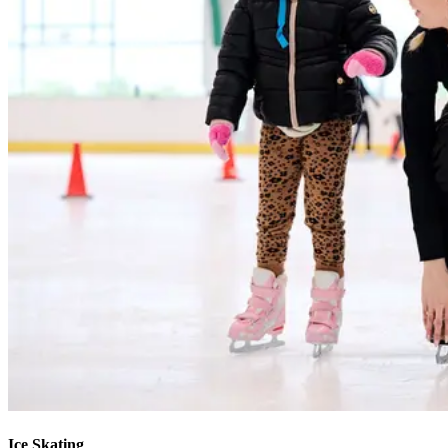
Ice Skating​​​​‌ ‍ ​‍​‍‌‍ ‌ ​‍‌‍‍‌‌‍‌ ‌‍‍‌‌‍ ‍​‍​‍​ ‍‍​‍​‍‌ ​ ‌‍​‌‌‍ ‍‌‍‍‌‌ ‌​‌ ‍‌​‍ ‍‌‍‍‌‌‍ ​‍​‍​‍ ​​‍​‍‌‍‍​‌ ​‍‌‍‌‌‌‍‌‍​‍​‍​ ‍‍​‍​‍‌‍‍​‌ ‌​‌ ‌​‌ ​​‌ ​ ​ ‍‍​‍ ​‍ ‌‍​ ‌‍‍​‌‍‌‌‌‍ ​‌ ​ ‌‍‌‌‌‍​‌‌ ​​‌‍‍‌‌‍‌‌‌ ​‍‌ ​ ​‍ ‍‌ ​ ‌‍​‌‌‍ ‍‌‍‍‌‌ ‌​‌ ‍‌​‍ ‍‌ ​ ‌ ‌​‌ ‌‌‌‍‌​‌‍‍‌‌‍ ​‍ ‌‍‍‌‌‍ ‍‌ ‌​‌‍‌‌‌‍ ‍‌ ‌​​‍ ‌‍‌‌‌‍‌​‌‍‍‌‌ ‌​​‍ ‌‍ ‌‌‍ ‌‍‌​‌‍‌‌​ ‌‌ ​​‌ ​‍‌‍‌‌‌ ​ ‌‍‌‌‌‍ ‍‌ ‌​‌‍​‌‌ ‌​‌‍‍‌‌‍ ‌‍ ‍​ ‍ ‌‍‍‌‌‍‌​​ ‌‌‍‍​‌‍ ‌‍ ‌‌‍‌‌‌‌​​‌‍​‌‌‍‌ ‌‍‌‌​ ‍ ‌ ‌​‌ ‍‌‌ ​​‌‍‌‌​ ‌‌‍‍​‌‍ ‌‍ ‌‌‍‌‌‌‌​​‌‍​‌‌‍‌ ‌‍‌‌​ ‍ ‌ ​​‌‍​‌‌ ‌​‌‍‍​​ ‌‌ ​​‌‍​‌‌‍‌ ‌‍‌‌‌​​‍‌ ‌‌‌‍‍‌‌‍ ​‌‍‌​‌‍‌‌‌ ​‍​‍‌‌​ ‌‌‌​​‍‌‌ ‌‍‍ ‌‍‌‌‌ ‍‌​‍‌‌​ ​ ‌​‌​​‍‌‌​ ​ ‌​‌​​‍‌‌​ ​‍​ ​‍​ ‍‌‌‍‌​​ ‍​‌‍‌​​ ​‌‌‍‌‌​ ​ ‌‍‌‍‌‍​ ​ ​‌‌‍​‌​ ‌ ​‍‌‌​ ​‍​ ​‍​‍‌‌​ ‌‌‌​‌​​‍ ‍‌ ‌​‌‍​‌‌‍​‍‌ ​ ​‍‌‌​ ‌‌‌​​‍‌‌ ‌‍‍ ‌‍‌‌‌ ‍‌​‍‌‌​ ​ ‌​‌​​‍‌‌​ ​ ‌​‌​​‍‌‌​ ​‍​ ​‍​ ​​​ ​​‌‍‌‌​ ‍​​ ​​‌‍​ ​ ‍‌​ ‍‌‌‍​ ​ ​‌​ ​‌​ ‍‌​‍‌‌​ ​‍​ ​‍​‍‌‌​ ‌‌‌​‌​​‍ ‍‌‍​ ‌‍ ‌‍ ‍‌ ‌​‌‍‌‌‌‍ ‍‌ ‌​​‍‌‌​ ‌‌‌​​‍‌‌ ‌‍‍ ‌‍‌‌‌ ‍‌​‍‌‌​ ​ ‌​‌​​‍‌‌​ ​ ‌​‌​​‍‌‌​ ​‍​ ​‍​ ​ ‌‍‌​​ ‍‌​ ​​‌‍‌​​ ​‍​ ‌‍​ ​ ​ ​​‌‍‌‍‌‍​‌‌‍‌‍​‍‌‌​ ​‍​ ​‍​‍‌‌​ ‌‌‌​‌​​‍ ‍‌ ‌​‌‍‍‌‌ ‌​‌‍ ​‌‍‌‌​ ‌‍​‍‌‍​‌‌ ​ ‌‍‌‌‌‌‌‌‌ ​‍‌‍ ​​ ‌‌‍‍​‌ ‌​‌ ‌​‌ ​​‌ ​ ​‍‌‌​ ​ ‌​​‌​‍‌‌​ ​‍‌​‌‍​‍‌‌​ ​‍‌​‌‍‌‍​ ‌‍‍​‌‍‌‌‌‍ ​‌ ​ ‌‍‌‌‌‍​‌‌ ​​‌‍‍‌‌‍‌‌‌ ​‍‌ ​ ​‍ ‍‌ ​ ‌‍​‌‌‍ ‍‌‍‍‌‌ ‌​‌ ‍‌​‍ ‍‌ ​ ‌ ‌​‌ ‌‌‌‍‌​‌‍‍‌‌‍ ​‍‌‍‌‍‍‌‌‍‌​​ ‌‌‍‍​‌‍ ‌‍ ‌‌‍‌‌‌‌​​‌‍​‌‌‍‌ ‌‍‌‌​‍‌‍‌ ‌​‌ ‍‌‌ ​​‌‍‌‌​ ‌‌‍‍​‌‍ ‌‍ ‌‌‍‌‌‌‌​​‌‍​‌‌‍‌ ‌‍‌‌​‍‌‍‌ ​​‌‍​‌‌ ‌​‌‍‍​​ ‌‌ ​​‌‍​‌‌‍‌ ‌‍‌‌‌​​‍‌ ‌‌‌‍‍‌‌‍ ​‌‍‌​‌‍‌‌‌ ​‍​‍‌‌​ ‌‌‌​​‍‌‌ ‌‍‍ ‌‍‌‌‌ ‍‌​‍‌‌​ ​ ‌​‌​​‍‌‌​ ​ ‌​‌​​‍‌‌​ ​‍​ ​‍​ ‍‌‌‍‌​​ ‍​‌‍‌​​ ​‌‌‍‌‌​ ​ ‌‍‌‍‌‍​ ​ ​‌‌‍​‌​ ‌ ​‍‌‌​ ​‍​ ​‍​‍‌‌​ ‌‌‌​‌​​‍ ‍‌ ‌​‌‍​‌‌‍​‍‌ ​ ​‍‌‌​ ‌‌‌​​‍‌‌ ‌‍‍ ‌‍‌‌‌ ‍‌​‍‌‌​ ​ ‌​‌​​‍‌‌​ ​ ‌​‌​​‍‌‌​ ​‍​ ​‍​ ​​​ ​​‌‍‌‌​ ‍​​ ​​‌‍​ ​ ‍‌​ ‍‌‌‍​ ​ ​‌​ ​‌​ ‍‌​‍‌‌​ ​‍​ ​‍​‍‌‌​ ‌‌‌​‌​​‍ ‍‌‍​ ‌‍ ‌‍ ‍‌ ‌​‌‍‌‌‌‍ ‍‌ ‌​​‍‌‌​ ‌‌‌​​‍‌‌ ‌‍‍ ‌‍‌‌‌ ‍‌​‍‌‌​ ​ ‌​‌​​‍‌‌​ ​ ‌​‌​​‍‌‌​ ​‍​ ​‍​ ​ ‌‍‌​​ ‍‌​ ​​‌‍‌​​ ​‍​ ‌‍​ ​ ​ ​​‌‍‌‍‌‍​‌‌‍‌‍​‍‌‌​ ​‍​ ​‍​‍‌‌​ ‌‌‌​‌​​‍ ‍‌ ‌​‌‍‍‌‌ ‌​‌‍ ​‌‍‌‌​‍‌‍‌ ​​‌‍‌‌‌ ​‍‌ ​ ‌ ​​‌‍‌‌‌‍​ ‌ ‌​‌‍‍‌‌ ‌‍‌‍‌‌​ ‌‌ ​​‌ ‌‌‌‍​‍‌‍ ​‌‍‍‌‌ ​ ‌‍‍​‌‍‌‌‌‍‌​​‍​‍‌ ‌