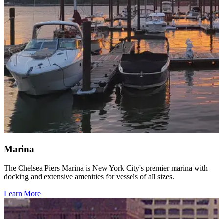
Marina​​​​‌ ‍ ​‍​‍‌‍ ‌ ​‍‌‍‍‌‌‍‌ ‌‍‍‌‌‍ ‍​‍​‍​ ‍‍​‍​‍‌ ​ ‌‍​‌‌‍ ‍‌‍‍‌‌ ‌​‌ ‍‌​‍ ‍‌‍‍‌‌‍ ​‍​‍​‍ ​​‍​‍‌‍‍​‌ ​‍‌‍‌‌‌‍‌‍​‍​‍​ ‍‍​‍​‍‌‍‍​‌ ‌​‌ ‌​‌ ​​‌ ​ ​ ‍‍​‍ ​‍ ‌‍​ ‌‍‍​‌‍‌‌‌‍ ​‌ ​ ‌‍‌‌‌‍​‌‌ ​​‌‍‍‌‌‍‌‌‌ ​‍‌ ​ ​‍ ‍‌ ​ ‌‍​‌‌‍ ‍‌‍‍‌‌ ‌​‌ ‍‌​‍ ‍‌ ​ ‌ ‌​‌ ‌‌‌‍‌​‌‍‍‌‌‍ ​‍ ‌‍‍‌‌‍ ‍‌ ‌​‌‍‌‌‌‍ ‍‌ ‌​​‍ ‌‍‌‌‌‍‌​‌‍‍‌‌ ‌​​‍ ‌‍ ‌‌‍ ‌‍‌​‌‍‌‌​ ‌‌ ​​‌ ​‍‌‍‌‌‌ ​ ‌‍‌‌‌‍ ‍‌ ‌​‌‍​‌‌ ‌​‌‍‍‌‌‍ ‌‍ ‍​ ‍ ‌‍‍‌‌‍‌​​ ‌​ ​‍​ ‌‌‌‍​ ‌‍‌‌​ ‌​‌‍​‍‌‍​‍‌‍​‌​‍ ‌​ ‌​​ ​​‌‍​‍​ ‌‍​‍ ‌​ ‌​‌‍‌‍‌‍​‌​ ‍​​‍ ‌‌‍​‌‌‍​‌‌‍‌‌​ ‍‌​‍ ‌​ ‌​​ ‌‌​ ‌ ​ ‌‌​ ‍‌​ ‌‌​ ‍‌‌‍​ ‌‍​‍​ ‌ ‌‍‌​​ ​ ​ ‍ ‌ ‌​‌ ‍‌‌ ​​‌‍‌‌​ ‌‌ ​​‌‍​‌‌‍‌ ‌‍‌‌​ ‍ ‌ ​​‌‍​‌‌ ‌​‌‍‍​​ ‌‌ ​​‌‍​‌‌‍‌ ‌‍‌‌‌​​‍‌ ‌‌‌‍‍‌‌‍ ​‌‍‌​‌‍‌‌‌ ​‍​‍‌‌​ ‌‌‌​​‍‌‌ ‌‍‍ ‌‍‌‌‌ ‍‌​‍‌‌​ ​ ‌​‌​​‍‌‌​ ​ ‌​‌​​‍‌‌​ ​‍​ ​‍​ ‍​​ ​ ‌‍​‍‌‍​‌​ ‍​​ ​ ‌‍‌​​ ‌ ​ ‍​​ ‍​​ ‍​‌‍​‍​‍‌‌​ ​‍​ ​‍​‍‌‌​ ‌‌‌​‌​​‍ ‍‌‍​ ‌‍​‌‌ ​‍‌‍ ‌ ‌‌‌ ​ ‌‍‌‌‌‍ ​‌​‍‌‌ ‌​‌‍‌‌‌‍ ‌‌ ​ ​‍‌‌​ ‌‌‌​​‍‌‌ ‌‍‍ ‌‍‌‌‌ ‍‌​‍‌‌​ ​ ‌​‌​​‍‌‌​ ​ ‌​‌​​‍‌‌​ ​‍​ ​‍​ ​‌‌‍​‌​ ‍​​ ​‌​ ‍​‌‍‌‍‌‍​ ​ ‌‍​ ‌ ‌‍‌‍​ ‍‌​ ‍​​ ​‍‌‍‌‍‌‍‌​​ ​‌​ ‍​​ ​‍​ ​‌​ ‌ ‌‍​‍‌‍‌‍​ ‌‌​ ​ ​ ‌​‌‍‌‍‌‍​ ‌‍​ ​ ​‌​ ​​‌‍‌‌​ ‌‌​‍‌‌​ ​‍​ ​‍​‍‌‌​ ‌‌‌​‌​​‍ ‍‌‍​ ‌‍​‌‌ ​‍‌‍‌​‌‌‌​‌‍‍‌‌ ‌​‌‍ ​‌‍‌‌​ ‌‍​‍‌‍​‌‌ ​ ‌‍‌‌‌‌‌‌‌ ​‍‌‍ ​​ ‌‌‍‍​‌ ‌​‌ ‌​‌ ​​‌ ​ ​‍‌‌​ ​ ‌​​‌​‍‌‌​ ​‍‌​‌‍​‍‌‌​ ​‍‌​‌‍‌‍​ ‌‍‍​‌‍‌‌‌‍ ​‌ ​ ‌‍‌‌‌‍​‌‌ ​​‌‍‍‌‌‍‌‌‌ ​‍‌ ​ ​‍ ‍‌ ​ ‌‍​‌‌‍ ‍‌‍‍‌‌ ‌​‌ ‍‌​‍ ‍‌ ​ ‌ ‌​‌ ‌‌‌‍‌​‌‍‍‌‌‍ ​‍‌‍‌‍‍‌‌‍‌​​ ‌​ ​‍​ ‌‌‌‍​ ‌‍‌‌​ ‌​‌‍​‍‌‍​‍‌‍​‌​‍ ‌​ ‌​​ ​​‌‍​‍​ ‌‍​‍ ‌​ ‌​‌‍‌‍‌‍​‌​ ‍​​‍ ‌‌‍​‌‌‍​‌‌‍‌‌​ ‍‌​‍ ‌​ ‌​​ ‌‌​ ‌ ​ ‌‌​ ‍‌​ ‌‌​ ‍‌‌‍​ ‌‍​‍​ ‌ ‌‍‌​​ ​ ​‍‌‍‌ ‌​‌ ‍‌‌ ​​‌‍‌‌​ ‌‌ ​​‌‍​‌‌‍‌ ‌‍‌‌​‍‌‍‌ ​​‌‍​‌‌ ‌​‌‍‍​​ ‌‌ ​​‌‍​‌‌‍‌ ‌‍‌‌‌​​‍‌ ‌‌‌‍‍‌‌‍ ​‌‍‌​‌‍‌‌‌ ​‍​‍‌‌​ ‌‌‌​​‍‌‌ ‌‍‍ ‌‍‌‌‌ ‍‌​‍‌‌​ ​ ‌​‌​​‍‌‌​ ​ ‌​‌​​‍‌‌​ ​‍​ ​‍​ ‍​​ ​ ‌‍​‍‌‍​‌​ ‍​​ ​ ‌‍‌​​ ‌ ​ ‍​​ ‍​​ ‍​‌‍​‍​‍‌‌​ ​‍​ ​‍​‍‌‌​ ‌‌‌​‌​​‍ ‍‌‍​ ‌‍​‌‌ ​‍‌‍ ‌ ‌‌‌ ​ ‌‍‌‌‌‍ ​‌​‍‌‌ ‌​‌‍‌‌‌‍ ‌‌ ​ ​‍‌‌​ ‌‌‌​​‍‌‌ ‌‍‍ ‌‍‌‌‌ ‍‌​‍‌‌​ ​ ‌​‌​​‍‌‌​ ​ ‌​‌​​‍‌‌​ ​‍​ ​‍​ ​‌‌‍​‌​ ‍​​ ​‌​ ‍​‌‍‌‍‌‍​ ​ ‌‍​ ‌ ‌‍‌‍​ ‍‌​ ‍​​ ​‍‌‍‌‍‌‍‌​​ ​‌​ ‍​​ ​‍​ ​‌​ ‌ ‌‍​‍‌‍‌‍​ ‌‌​ ​ ​ ‌​‌‍‌‍‌‍​ ‌‍​ ​ ​‌​ ​​‌‍‌‌​ ‌‌​‍‌‌​ ​‍​ ​‍​‍‌‌​ ‌‌‌​‌​​‍ ‍‌‍​ ‌‍​‌‌ ​‍‌‍‌​‌‌‌​‌‍‍‌‌ ‌​‌‍ ​‌‍‌‌​‍‌‍‌ ​​‌‍‌‌‌ ​‍‌ ​ ‌ ​​‌‍‌‌‌‍​ ‌ ‌​‌‍‍‌‌ ‌‍‌‍‌‌​ ‌‌ ​​‌ ‌‌‌‍​‍‌‍ ​‌‍‍‌‌ ​ ‌‍‍​‌‍‌‌‌‍‌​​‍​‍‌ ‌
The Chelsea Piers Marina is New York City's premier marina with
docking and extensive amenities for vessels of all sizes.​​​​‌ ‍ ​‍​‍‌‍ ‌ ​‍‌‍‍‌‌‍‌ ‌‍‍‌‌‍ ‍​‍​‍​ ‍‍​‍​‍‌ ​ ‌‍​‌‌‍ ‍‌‍‍‌‌ ‌​‌ ‍‌​‍ ‍‌‍‍‌‌‍ ​‍​‍​‍ ​​‍​‍‌‍‍​‌ ​‍‌‍‌‌‌‍‌‍​‍​‍​ ‍‍​‍​‍‌‍‍​‌ ‌​‌ ‌​‌ ​​‌ ​ ​ ‍‍​‍ ​‍ ‌‍​ ‌‍‍​‌‍‌‌‌‍ ​‌ ​ ‌‍‌‌‌‍​‌‌ ​​‌‍‍‌‌‍‌‌‌ ​‍‌ ​ ​‍ ‍‌ ​ ‌‍​‌‌‍ ‍‌‍‍‌‌ ‌​‌ ‍‌​‍ ‍‌ ​ ‌ ‌​‌ ‌‌‌‍‌​‌‍‍‌‌‍ ​‍ ‌‍‍‌‌‍ ‍‌ ‌​‌‍‌‌‌‍ ‍‌ ‌​​‍ ‌‍‌‌‌‍‌​‌‍‍‌‌ ‌​​‍ ‌‍ ‌‌‍ ‌‍‌​‌‍‌‌​ ‌‌ ​​‌ ​‍‌‍‌‌‌ ​ ‌‍‌‌‌‍ ‍‌ ‌​‌‍​‌‌ ‌​‌‍‍‌‌‍ ‌‍ ‍​ ‍ ‌‍‍‌‌‍‌​​ ‌​ ​‍​ ‌‌‌‍​ ‌‍‌‌​ ‌​‌‍​‍‌‍​‍‌‍​‌​‍ ‌​ ‌​​ ​​‌‍​‍​ ‌‍​‍ ‌​ ‌​‌‍‌‍‌‍​‌​ ‍​​‍ ‌‌‍​‌‌‍​‌‌‍‌‌​ ‍‌​‍ ‌​ ‌​​ ‌‌​ ‌ ​ ‌‌​ ‍‌​ ‌‌​ ‍‌‌‍​ ‌‍​‍​ ‌ ‌‍‌​​ ​ ​ ‍ ‌ ‌​‌ ‍‌‌ ​​‌‍‌‌​ ‌‌ ​​‌‍​‌‌‍‌ ‌‍‌‌​ ‍ ‌ ​​‌‍​‌‌ ‌​‌‍‍​​ ‌‌ ​​‌‍​‌‌‍‌ ‌‍‌‌‌​​‍‌ ‌‌‌‍‍‌‌‍ ​‌‍‌​‌‍‌‌‌ ​‍​‍‌‌​ ‌‌‌​​‍‌‌ ‌‍‍ ‌‍‌‌‌ ‍‌​‍‌‌​ ​ ‌​‌​​‍‌‌​ ​ ‌​‌​​‍‌‌​ ​‍​ ​‍​ ‍​​ ​ ‌‍​‍‌‍​‌​ ‍​​ ​ ‌‍‌​​ ‌ ​ ‍​​ ‍​​ ‍​‌‍​‍​‍‌‌​ ​‍​ ​‍​‍‌‌​ ‌‌‌​‌​​‍ ‍‌‍​ ‌‍​‌‌ ​‍‌‍ ‌ ‌‌‌ ​ ‌‍‌‌‌‍ ​‌​‍‌‌ ‌​‌‍‌‌‌‍ ‌‌ ​ ​‍‌‌​ ‌‌‌​​‍‌‌ ‌‍‍ ‌‍‌‌‌ ‍‌​‍‌‌​ ​ ‌​‌​​‍‌‌​ ​ ‌​‌​​‍‌‌​ ​‍​ ​‍​ ​‌‌‍​‌​ ‍​​ ​‌​ ‍​‌‍‌‍‌‍​ ​ ‌‍​ ‌ ‌‍‌‍​ ‍‌​ ‍​​ ​‍‌‍‌‍‌‍‌​​ ​‌​ ‍​​ ​‍​ ​‌​ ‌ ‌‍​‍‌‍‌‍​ ‌‌​ ​ ​ ‌​‌‍‌‍‌‍​ ‌‍​ ​ ​‌​ ​​‌‍‌‌​ ‌‌​‍‌‌​ ​‍​ ​‍​‍‌‌​ ‌‌‌​‌​​‍ ‍‌‍​ ‌‍​‌‌ ​‍‌‍‌​‌​‌​‌‍‌‌‌ ​ ‌‍​ ‌ ​‍‌‍‍‌‌ ​​‌ ‌​‌‍‍‌‌‍ ‌‍ ‍​ ‌‍​‍‌‍​‌‌ ​ ‌‍‌‌‌‌‌‌‌ ​‍‌‍ ​​ ‌‌‍‍​‌ ‌​‌ ‌​‌ ​​‌ ​ ​‍‌‌​ ​ ‌​​‌​‍‌‌​ ​‍‌​‌‍​‍‌‌​ ​‍‌​‌‍‌‍​ ‌‍‍​‌‍‌‌‌‍ ​‌ ​ ‌‍‌‌‌‍​‌‌ ​​‌‍‍‌‌‍‌‌‌ ​‍‌ ​ ​‍ ‍‌ ​ ‌‍​‌‌‍ ‍‌‍‍‌‌ ‌​‌ ‍‌​‍ ‍‌ ​ ‌ ‌​‌ ‌‌‌‍‌​‌‍‍‌‌‍ ​‍‌‍‌‍‍‌‌‍‌​​ ‌​ ​‍​ ‌‌‌‍​ ‌‍‌‌​ ‌​‌‍​‍‌‍​‍‌‍​‌​‍ ‌​ ‌​​ ​​‌‍​‍​ ‌‍​‍ ‌​ ‌​‌‍‌‍‌‍​‌​ ‍​​‍ ‌‌‍​‌‌‍​‌‌‍‌‌​ ‍‌​‍ ‌​ ‌​​ ‌‌​ ‌ ​ ‌‌​ ‍‌​ ‌‌​ ‍‌‌‍​ ‌‍​‍​ ‌ ‌‍‌​​ ​ ​‍‌‍‌ ‌​‌ ‍‌‌ ​​‌‍‌‌​ ‌‌ ​​‌‍​‌‌‍‌ ‌‍‌‌​‍‌‍‌ ​​‌‍​‌‌ ‌​‌‍‍​​ ‌‌ ​​‌‍​‌‌‍‌ ‌‍‌‌‌​​‍‌ ‌‌‌‍‍‌‌‍ ​‌‍‌​‌‍‌‌‌ ​‍​‍‌‌​ ‌‌‌​​‍‌‌ ‌‍‍ ‌‍‌‌‌ ‍‌​‍‌‌​ ​ ‌​‌​​‍‌‌​ ​ ‌​‌​​‍‌‌​ ​‍​ ​‍​ ‍​​ ​ ‌‍​‍‌‍​‌​ ‍​​ ​ ‌‍‌​​ ‌ ​ ‍​​ ‍​​ ‍​‌‍​‍​‍‌‌​ ​‍​ ​‍​‍‌‌​ ‌‌‌​‌​​‍ ‍‌‍​ ‌‍​‌‌ ​‍‌‍ ‌ ‌‌‌ ​ ‌‍‌‌‌‍ ​‌​‍‌‌ ‌​‌‍‌‌‌‍ ‌‌ ​ ​‍‌‌​ ‌‌‌​​‍‌‌ ‌‍‍ ‌‍‌‌‌ ‍‌​‍‌‌​ ​ ‌​‌​​‍‌‌​ ​ ‌​‌​​‍‌‌​ ​‍​ ​‍​ ​‌‌‍​‌​ ‍​​ ​‌​ ‍​‌‍‌‍‌‍​ ​ ‌‍​ ‌ ‌‍‌‍​ ‍‌​ ‍​​ ​‍‌‍‌‍‌‍‌​​ ​‌​ ‍​​ ​‍​ ​‌​ ‌ ‌‍​‍‌‍‌‍​ ‌‌​ ​ ​ ‌​‌‍‌‍‌‍​ ‌‍​ ​ ​‌​ ​​‌‍‌‌​ ‌‌​‍‌‌​ ​‍​ ​‍​‍‌‌​ ‌‌‌​‌​​‍ ‍‌‍​ ‌‍​‌‌ ​‍‌‍‌​‌​‌​‌‍‌‌‌ ​ ‌‍​ ‌ ​‍‌‍‍‌‌ ​​‌ ‌​‌‍‍‌‌‍ ‌‍ ‍​‍‌‍‌ ​​‌‍‌‌‌ ​‍‌ ​ ‌ ​​‌‍‌‌‌‍​ ‌ ‌​‌‍‍‌‌ ‌‍‌‍‌‌​ ‌‌ ​​‌ ‌‌‌‍​‍‌‍ ​‌‍‍‌‌ ​ ‌‍‍​‌‍‌‌‌‍‌​​‍​‍‌ ‌
Learn More​​​​‌ ‍ ​‍​‍‌‍ ‌ ​‍‌‍‍‌‌‍‌ ‌‍‍‌‌‍ ‍​‍​‍​ ‍‍​‍​‍‌ ​ ‌‍​‌‌‍ ‍‌‍‍‌‌ ‌​‌ ‍‌​‍ ‍‌‍‍‌‌‍ ​‍​‍​‍ ​​‍​‍‌‍‍​‌ ​‍‌‍‌‌‌‍‌‍​‍​‍​ ‍‍​‍​‍‌‍‍​‌ ‌​‌ ‌​‌ ​​‌ ​ ​ ‍‍​‍ ​‍ ‌‍​ ‌‍‍​‌‍‌‌‌‍ ​‌ ​ ‌‍‌‌‌‍​‌‌ ​​‌‍‍‌‌‍‌‌‌ ​‍‌ ​ ​‍ ‍‌ ​ ‌‍​‌‌‍ ‍‌‍‍‌‌ ‌​‌ ‍‌​‍ ‍‌ ​ ‌ ‌​‌ ‌‌‌‍‌​‌‍‍‌‌‍ ​‍ ‌‍‍‌‌‍ ‍‌ ‌​‌‍‌‌‌‍ ‍‌ ‌​​‍ ‌‍‌‌‌‍‌​‌‍‍‌‌ ‌​​‍ ‌‍ ‌‌‍ ‌‍‌​‌‍‌‌​ ‌‌ ​​‌ ​‍‌‍‌‌‌ ​ ‌‍‌‌‌‍ ‍‌ ‌​‌‍​‌‌ ‌​‌‍‍‌‌‍ ‌‍ ‍​ ‍ ‌‍‍‌‌‍‌​​ ‌​ ​‍​ ‌‌‌‍​ ‌‍‌‌​ ‌​‌‍​‍‌‍​‍‌‍​‌​‍ ‌​ ‌​​ ​​‌‍​‍​ ‌‍​‍ ‌​ ‌​‌‍‌‍‌‍​‌​ ‍​​‍ ‌‌‍​‌‌‍​‌‌‍‌‌​ ‍‌​‍ ‌​ ‌​​ ‌‌​ ‌ ​ ‌‌​ ‍‌​ ‌‌​ ‍‌‌‍​ ‌‍​‍​ ‌ ‌‍‌​​ ​ ​ ‍ ‌ ‌​‌ ‍‌‌ ​​‌‍‌‌​ ‌‌ ​​‌‍​‌‌‍‌ ‌‍‌‌​ ‍ ‌ ​​‌‍​‌‌ ‌​‌‍‍​​ ‌‌ ​​‌‍​‌‌‍‌ ‌‍‌‌‌​​‍‌ ‌‌‌‍‍‌‌‍ ​‌‍‌​‌‍‌‌‌ ​‍​‍‌‌​ ‌‌‌​​‍‌‌ ‌‍‍ ‌‍‌‌‌ ‍‌​‍‌‌​ ​ ‌​‌​​‍‌‌​ ​ ‌​‌​​‍‌‌​ ​‍​ ​‍​ ‍​​ ​ ‌‍​‍‌‍​‌​ ‍​​ ​ ‌‍‌​​ ‌ ​ ‍​​ ‍​​ ‍​‌‍​‍​‍‌‌​ ​‍​ ​‍​‍‌‌​ ‌‌‌​‌​​‍ ‍‌‍​ ‌‍​‌‌ ​‍‌‍ ‌ ‌‌‌ ​ ‌‍‌‌‌‍ ​‌​‍‌‌ ‌​‌‍‌‌‌‍ ‌‌ ​ ​‍‌‌​ ‌‌‌​​‍‌‌ ‌‍‍ ‌‍‌‌‌ ‍‌​‍‌‌​ ​ ‌​‌​​‍‌‌​ ​ ‌​‌​​‍‌‌​ ​‍​ ​‍​ ​‌‌‍​‌​ ‍​​ ​‌​ ‍​‌‍‌‍‌‍​ ​ ‌‍​ ‌ ‌‍‌‍​ ‍‌​ ‍​​ ​‍‌‍‌‍‌‍‌​​ ​‌​ ‍​​ ​‍​ ​‌​ ‌ ‌‍​‍‌‍‌‍​ ‌‌​ ​ ​ ‌​‌‍‌‍‌‍​ ‌‍​ ​ ​‌​ ​​‌‍‌‌​ ‌‌​‍‌‌​ ​‍​ ​‍​‍‌‌​ ‌‌‌​‌​​‍ ‍‌‍​‍‌ ‌‌‌ ‌​‌ ‌​‌‍ ‌‍ ‍‌ ​ ​‍‌‌​ ‌‌‌​​‍‌‌ ‌‍‍ ‌‍‌‌‌ ‍‌​‍‌‌​ ​ ‌​‌​​‍‌‌​ ​ ‌​‌​​‍‌‌​ ​‍​ ​‍‌‍​‍‌‍‌‍​ ‍​‌‍​ ​ ​ ​ ‌​‌‍​‌​ ​ ‌‍​‍​ ​‌​ ‌ ​ ‌‍​‍‌‌​ ​‍​ ​‍​‍‌‌​ ‌‌‌​‌​​‍ ‍‌ ‌​‌‍‌‌‌ ‍​‌ ‌​​ ‌‍​‍‌‍​‌‌ ​ ‌‍‌‌‌‌‌‌‌ ​‍‌‍ ​​ ‌‌‍‍​‌ ‌​‌ ‌​‌ ​​‌ ​ ​‍‌‌​ ​ ‌​​‌​‍‌‌​ ​‍‌​‌‍​‍‌‌​ ​‍‌​‌‍‌‍​ ‌‍‍​‌‍‌‌‌‍ ​‌ ​ ‌‍‌‌‌‍​‌‌ ​​‌‍‍‌‌‍‌‌‌ ​‍‌ ​ ​‍ ‍‌ ​ ‌‍​‌‌‍ ‍‌‍‍‌‌ ‌​‌ ‍‌​‍ ‍‌ ​ ‌ ‌​‌ ‌‌‌‍‌​‌‍‍‌‌‍ ​‍‌‍‌‍‍‌‌‍‌​​ ‌​ ​‍​ ‌‌‌‍​ ‌‍‌‌​ ‌​‌‍​‍‌‍​‍‌‍​‌​‍ ‌​ ‌​​ ​​‌‍​‍​ ‌‍​‍ ‌​ ‌​‌‍‌‍‌‍​‌​ ‍​​‍ ‌‌‍​‌‌‍​‌‌‍‌‌​ ‍‌​‍ ‌​ ‌​​ ‌‌​ ‌ ​ ‌‌​ ‍‌​ ‌‌​ ‍‌‌‍​ ‌‍​‍​ ‌ ‌‍‌​​ ​ ​‍‌‍‌ ‌​‌ ‍‌‌ ​​‌‍‌‌​ ‌‌ ​​‌‍​‌‌‍‌ ‌‍‌‌​‍‌‍‌ ​​‌‍​‌‌ ‌​‌‍‍​​ ‌‌ ​​‌‍​‌‌‍‌ ‌‍‌‌‌​​‍‌ ‌‌‌‍‍‌‌‍ ​‌‍‌​‌‍‌‌‌ ​‍​‍‌‌​ ‌‌‌​​‍‌‌ ‌‍‍ ‌‍‌‌‌ ‍‌​‍‌‌​ ​ ‌​‌​​‍‌‌​ ​ ‌​‌​​‍‌‌​ ​‍​ ​‍​ ‍​​ ​ ‌‍​‍‌‍​‌​ ‍​​ ​ ‌‍‌​​ ‌ ​ ‍​​ ‍​​ ‍​‌‍​‍​‍‌‌​ ​‍​ ​‍​‍‌‌​ ‌‌‌​‌​​‍ ‍‌‍​ ‌‍​‌‌ ​‍‌‍ ‌ ‌‌‌ ​ ‌‍‌‌‌‍ ​‌​‍‌‌ ‌​‌‍‌‌‌‍ ‌‌ ​ ​‍‌‌​ ‌‌‌​​‍‌‌ ‌‍‍ ‌‍‌‌‌ ‍‌​‍‌‌​ ​ ‌​‌​​‍‌‌​ ​ ‌​‌​​‍‌‌​ ​‍​ ​‍​ ​‌‌‍​‌​ ‍​​ ​‌​ ‍​‌‍‌‍‌‍​ ​ ‌‍​ ‌ ‌‍‌‍​ ‍‌​ ‍​​ ​‍‌‍‌‍‌‍‌​​ ​‌​ ‍​​ ​‍​ ​‌​ ‌ ‌‍​‍‌‍‌‍​ ‌‌​ ​ ​ ‌​‌‍‌‍‌‍​ ‌‍​ ​ ​‌​ ​​‌‍‌‌​ ‌‌​‍‌‌​ ​‍​ ​‍​‍‌‌​ ‌‌‌​‌​​‍ ‍‌‍​‍‌ ‌‌‌ ‌​‌ ‌​‌‍ ‌‍ ‍‌ ​ ​‍‌‌​ ‌‌‌​​‍‌‌ ‌‍‍ ‌‍‌‌‌ ‍‌​‍‌‌​ ​ ‌​‌​​‍‌‌​ ​ ‌​‌​​‍‌‌​ ​‍​ ​‍‌‍​‍‌‍‌‍​ ‍​‌‍​ ​ ​ ​ ‌​‌‍​‌​ ​ ‌‍​‍​ ​‌​ ‌ ​ ‌‍​‍‌‌​ ​‍​ ​‍​‍‌‌​ ‌‌‌​‌​​‍ ‍‌ ‌​‌‍‌‌‌ ‍​‌ ‌​​‍‌‍‌ ​​‌‍‌‌‌ ​‍‌ ​ ‌ ​​‌‍‌‌‌‍​ ‌ ‌​‌‍‍‌‌ ‌‍‌‍‌‌​ ‌‌ ​​‌ ‌‌‌‍​‍‌‍ ​‌‍‍‌‌ ​ ‌‍‍​‌‍‌‌‌‍‌​​‍​‍‌ ‌