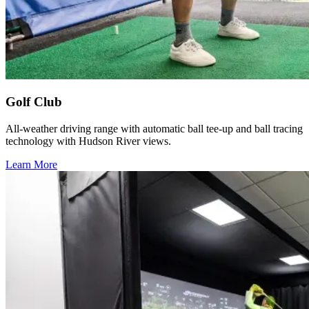
Golf Club​​​​‌ ‍ ​‍​‍‌‍ ‌ ​‍‌‍‍‌‌‍‌ ‌‍‍‌‌‍ ‍​‍​‍​ ‍‍​‍​‍‌ ​ ‌‍​‌‌‍ ‍‌‍‍‌‌ ‌​‌ ‍‌​‍ ‍‌‍‍‌‌‍ ​‍​‍​‍ ​​‍​‍‌‍‍​‌ ​‍‌‍‌‌‌‍‌‍​‍​‍​ ‍‍​‍​‍‌‍‍​‌ ‌​‌ ‌​‌ ​​‌ ​ ​ ‍‍​‍ ​‍ ‌‍​ ‌‍‍​‌‍‌‌‌‍ ​‌ ​ ‌‍‌‌‌‍​‌‌ ​​‌‍‍‌‌‍‌‌‌ ​‍‌ ​ ​‍ ‍‌ ​ ‌‍​‌‌‍ ‍‌‍‍‌‌ ‌​‌ ‍‌​‍ ‍‌ ​ ‌ ‌​‌ ‌‌‌‍‌​‌‍‍‌‌‍ ​‍ ‌‍‍‌‌‍ ‍‌ ‌​‌‍‌‌‌‍ ‍‌ ‌​​‍ ‌‍‌‌‌‍‌​‌‍‍‌‌ ‌​​‍ ‌‍ ‌‌‍ ‌‍‌​‌‍‌‌​ ‌‌ ​​‌ ​‍‌‍‌‌‌ ​ ‌‍‌‌‌‍ ‍‌ ‌​‌‍​‌‌ ‌​‌‍‍‌‌‍ ‌‍ ‍​ ‍ ‌‍‍‌‌‍‌​​ ‌​ ​‍​ ‌‌‌‍​ ‌‍‌‌​ ‌​‌‍​‍‌‍​‍‌‍​‌​‍ ‌​ ‌​​ ​​‌‍​‍​ ‌‍​‍ ‌​ ‌​‌‍‌‍‌‍​‌​ ‍​​‍ ‌‌‍​‌‌‍​‌‌‍‌‌​ ‍‌​‍ ‌​ ‌​​ ‌‌​ ‌ ​ ‌‌​ ‍‌​ ‌‌​ ‍‌‌‍​ ‌‍​‍​ ‌ ‌‍‌​​ ​ ​ ‍ ‌ ‌​‌ ‍‌‌ ​​‌‍‌‌​ ‌‌ ​​‌‍​‌‌‍‌ ‌‍‌‌​ ‍ ‌ ​​‌‍​‌‌ ‌​‌‍‍​​ ‌‌ ​​‌‍​‌‌‍‌ ‌‍‌‌‌​​‍‌ ‌‌‌‍‍‌‌‍ ​‌‍‌​‌‍‌‌‌ ​‍​‍‌‌​ ‌‌‌​​‍‌‌ ‌‍‍ ‌‍‌‌‌ ‍‌​‍‌‌​ ​ ‌​‌​​‍‌‌​ ​ ‌​‌​​‍‌‌​ ​‍​ ​‍​ ‍​​ ​ ‌‍​‍‌‍​‌​ ‍​​ ​ ‌‍‌​​ ‌ ​ ‍​​ ‍​​ ‍​‌‍​‍​‍‌‌​ ​‍​ ​‍​‍‌‌​ ‌‌‌​‌​​‍ ‍‌‍​ ‌‍​‌‌ ​‍‌‍ ‌ ‌‌‌ ​ ‌‍‌‌‌‍ ​‌​‍‌‌ ‌​‌‍‌‌‌‍ ‌‌ ​ ​‍‌‌​ ‌‌‌​​‍‌‌ ‌‍‍ ‌‍‌‌‌ ‍‌​‍‌‌​ ​ ‌​‌​​‍‌‌​ ​ ‌​‌​​‍‌‌​ ​‍​ ​‍​ ​ ​ ‌​​ ‌‌​ ‌ ​ ‌‍‌‍​‍​ ‌​​ ​ ‌‍​‌‌‍​ ‌‍​ ‌‍​‍​ ‍​‌‍‌​‌‍​‍​ ​​​ ‍​​ ‌‍​ ‌‍‌‍​‍‌‍​‌​ ‌‍‌‍‌​​ ​‍​ ‌‍‌‍​ ‌‍‌‍​ ‌​‌‍​‌‌‍​ ‌‍‌‌‌‍‌‍​‍‌‌​ ​‍​ ​‍​‍‌‌​ ‌‌‌​‌​​‍ ‍‌‍​ ‌‍​‌‌ ​‍‌‍‌​‌‌‌​‌‍‍‌‌ ‌​‌‍ ​‌‍‌‌​ ‌‍​‍‌‍​‌‌ ​ ‌‍‌‌‌‌‌‌‌ ​‍‌‍ ​​ ‌‌‍‍​‌ ‌​‌ ‌​‌ ​​‌ ​ ​‍‌‌​ ​ ‌​​‌​‍‌‌​ ​‍‌​‌‍​‍‌‌​ ​‍‌​‌‍‌‍​ ‌‍‍​‌‍‌‌‌‍ ​‌ ​ ‌‍‌‌‌‍​‌‌ ​​‌‍‍‌‌‍‌‌‌ ​‍‌ ​ ​‍ ‍‌ ​ ‌‍​‌‌‍ ‍‌‍‍‌‌ ‌​‌ ‍‌​‍ ‍‌ ​ ‌ ‌​‌ ‌‌‌‍‌​‌‍‍‌‌‍ ​‍‌‍‌‍‍‌‌‍‌​​ ‌​ ​‍​ ‌‌‌‍​ ‌‍‌‌​ ‌​‌‍​‍‌‍​‍‌‍​‌​‍ ‌​ ‌​​ ​​‌‍​‍​ ‌‍​‍ ‌​ ‌​‌‍‌‍‌‍​‌​ ‍​​‍ ‌‌‍​‌‌‍​‌‌‍‌‌​ ‍‌​‍ ‌​ ‌​​ ‌‌​ ‌ ​ ‌‌​ ‍‌​ ‌‌​ ‍‌‌‍​ ‌‍​‍​ ‌ ‌‍‌​​ ​ ​‍‌‍‌ ‌​‌ ‍‌‌ ​​‌‍‌‌​ ‌‌ ​​‌‍​‌‌‍‌ ‌‍‌‌​‍‌‍‌ ​​‌‍​‌‌ ‌​‌‍‍​​ ‌‌ ​​‌‍​‌‌‍‌ ‌‍‌‌‌​​‍‌ ‌‌‌‍‍‌‌‍ ​‌‍‌​‌‍‌‌‌ ​‍​‍‌‌​ ‌‌‌​​‍‌‌ ‌‍‍ ‌‍‌‌‌ ‍‌​‍‌‌​ ​ ‌​‌​​‍‌‌​ ​ ‌​‌​​‍‌‌​ ​‍​ ​‍​ ‍​​ ​ ‌‍​‍‌‍​‌​ ‍​​ ​ ‌‍‌​​ ‌ ​ ‍​​ ‍​​ ‍​‌‍​‍​‍‌‌​ ​‍​ ​‍​‍‌‌​ ‌‌‌​‌​​‍ ‍‌‍​ ‌‍​‌‌ ​‍‌‍ ‌ ‌‌‌ ​ ‌‍‌‌‌‍ ​‌​‍‌‌ ‌​‌‍‌‌‌‍ ‌‌ ​ ​‍‌‌​ ‌‌‌​​‍‌‌ ‌‍‍ ‌‍‌‌‌ ‍‌​‍‌‌​ ​ ‌​‌​​‍‌‌​ ​ ‌​‌​​‍‌‌​ ​‍​ ​‍​ ​ ​ ‌​​ ‌‌​ ‌ ​ ‌‍‌‍​‍​ ‌​​ ​ ‌‍​‌‌‍​ ‌‍​ ‌‍​‍​ ‍​‌‍‌​‌‍​‍​ ​​​ ‍​​ ‌‍​ ‌‍‌‍​‍‌‍​‌​ ‌‍‌‍‌​​ ​‍​ ‌‍‌‍​ ‌‍‌‍​ ‌​‌‍​‌‌‍​ ‌‍‌‌‌‍‌‍​‍‌‌​ ​‍​ ​‍​‍‌‌​ ‌‌‌​‌​​‍ ‍‌‍​ ‌‍​‌‌ ​‍‌‍‌​‌‌‌​‌‍‍‌‌ ‌​‌‍ ​‌‍‌‌​‍‌‍‌ ​​‌‍‌‌‌ ​‍‌ ​ ‌ ​​‌‍‌‌‌‍​ ‌ ‌​‌‍‍‌‌ ‌‍‌‍‌‌​ ‌‌ ​​‌ ‌‌‌‍​‍‌‍ ​‌‍‍‌‌ ​ ‌‍‍​‌‍‌‌‌‍‌​​‍​‍‌ ‌
All-weather driving range with automatic ball tee-up and ball tracing
technology with Hudson River views.​​​​‌ ‍ ​‍​‍‌‍ ‌ ​‍‌‍‍‌‌‍‌ ‌‍‍‌‌‍ ‍​‍​‍​ ‍‍​‍​‍‌ ​ ‌‍​‌‌‍ ‍‌‍‍‌‌ ‌​‌ ‍‌​‍ ‍‌‍‍‌‌‍ ​‍​‍​‍ ​​‍​‍‌‍‍​‌ ​‍‌‍‌‌‌‍‌‍​‍​‍​ ‍‍​‍​‍‌‍‍​‌ ‌​‌ ‌​‌ ​​‌ ​ ​ ‍‍​‍ ​‍ ‌‍​ ‌‍‍​‌‍‌‌‌‍ ​‌ ​ ‌‍‌‌‌‍​‌‌ ​​‌‍‍‌‌‍‌‌‌ ​‍‌ ​ ​‍ ‍‌ ​ ‌‍​‌‌‍ ‍‌‍‍‌‌ ‌​‌ ‍‌​‍ ‍‌ ​ ‌ ‌​‌ ‌‌‌‍‌​‌‍‍‌‌‍ ​‍ ‌‍‍‌‌‍ ‍‌ ‌​‌‍‌‌‌‍ ‍‌ ‌​​‍ ‌‍‌‌‌‍‌​‌‍‍‌‌ ‌​​‍ ‌‍ ‌‌‍ ‌‍‌​‌‍‌‌​ ‌‌ ​​‌ ​‍‌‍‌‌‌ ​ ‌‍‌‌‌‍ ‍‌ ‌​‌‍​‌‌ ‌​‌‍‍‌‌‍ ‌‍ ‍​ ‍ ‌‍‍‌‌‍‌​​ ‌​ ​‍​ ‌‌‌‍​ ‌‍‌‌​ ‌​‌‍​‍‌‍​‍‌‍​‌​‍ ‌​ ‌​​ ​​‌‍​‍​ ‌‍​‍ ‌​ ‌​‌‍‌‍‌‍​‌​ ‍​​‍ ‌‌‍​‌‌‍​‌‌‍‌‌​ ‍‌​‍ ‌​ ‌​​ ‌‌​ ‌ ​ ‌‌​ ‍‌​ ‌‌​ ‍‌‌‍​ ‌‍​‍​ ‌ ‌‍‌​​ ​ ​ ‍ ‌ ‌​‌ ‍‌‌ ​​‌‍‌‌​ ‌‌ ​​‌‍​‌‌‍‌ ‌‍‌‌​ ‍ ‌ ​​‌‍​‌‌ ‌​‌‍‍​​ ‌‌ ​​‌‍​‌‌‍‌ ‌‍‌‌‌​​‍‌ ‌‌‌‍‍‌‌‍ ​‌‍‌​‌‍‌‌‌ ​‍​‍‌‌​ ‌‌‌​​‍‌‌ ‌‍‍ ‌‍‌‌‌ ‍‌​‍‌‌​ ​ ‌​‌​​‍‌‌​ ​ ‌​‌​​‍‌‌​ ​‍​ ​‍​ ‍​​ ​ ‌‍​‍‌‍​‌​ ‍​​ ​ ‌‍‌​​ ‌ ​ ‍​​ ‍​​ ‍​‌‍​‍​‍‌‌​ ​‍​ ​‍​‍‌‌​ ‌‌‌​‌​​‍ ‍‌‍​ ‌‍​‌‌ ​‍‌‍ ‌ ‌‌‌ ​ ‌‍‌‌‌‍ ​‌​‍‌‌ ‌​‌‍‌‌‌‍ ‌‌ ​ ​‍‌‌​ ‌‌‌​​‍‌‌ ‌‍‍ ‌‍‌‌‌ ‍‌​‍‌‌​ ​ ‌​‌​​‍‌‌​ ​ ‌​‌​​‍‌‌​ ​‍​ ​‍​ ​ ​ ‌​​ ‌‌​ ‌ ​ ‌‍‌‍​‍​ ‌​​ ​ ‌‍​‌‌‍​ ‌‍​ ‌‍​‍​ ‍​‌‍‌​‌‍​‍​ ​​​ ‍​​ ‌‍​ ‌‍‌‍​‍‌‍​‌​ ‌‍‌‍‌​​ ​‍​ ‌‍‌‍​ ‌‍‌‍​ ‌​‌‍​‌‌‍​ ‌‍‌‌‌‍‌‍​‍‌‌​ ​‍​ ​‍​‍‌‌​ ‌‌‌​‌​​‍ ‍‌‍​ ‌‍​‌‌ ​‍‌‍‌​‌​‌​‌‍‌‌‌ ​ ‌‍​ ‌ ​‍‌‍‍‌‌ ​​‌ ‌​‌‍‍‌‌‍ ‌‍ ‍​ ‌‍​‍‌‍​‌‌ ​ ‌‍‌‌‌‌‌‌‌ ​‍‌‍ ​​ ‌‌‍‍​‌ ‌​‌ ‌​‌ ​​‌ ​ ​‍‌‌​ ​ ‌​​‌​‍‌‌​ ​‍‌​‌‍​‍‌‌​ ​‍‌​‌‍‌‍​ ‌‍‍​‌‍‌‌‌‍ ​‌ ​ ‌‍‌‌‌‍​‌‌ ​​‌‍‍‌‌‍‌‌‌ ​‍‌ ​ ​‍ ‍‌ ​ ‌‍​‌‌‍ ‍‌‍‍‌‌ ‌​‌ ‍‌​‍ ‍‌ ​ ‌ ‌​‌ ‌‌‌‍‌​‌‍‍‌‌‍ ​‍‌‍‌‍‍‌‌‍‌​​ ‌​ ​‍​ ‌‌‌‍​ ‌‍‌‌​ ‌​‌‍​‍‌‍​‍‌‍​‌​‍ ‌​ ‌​​ ​​‌‍​‍​ ‌‍​‍ ‌​ ‌​‌‍‌‍‌‍​‌​ ‍​​‍ ‌‌‍​‌‌‍​‌‌‍‌‌​ ‍‌​‍ ‌​ ‌​​ ‌‌​ ‌ ​ ‌‌​ ‍‌​ ‌‌​ ‍‌‌‍​ ‌‍​‍​ ‌ ‌‍‌​​ ​ ​‍‌‍‌ ‌​‌ ‍‌‌ ​​‌‍‌‌​ ‌‌ ​​‌‍​‌‌‍‌ ‌‍‌‌​‍‌‍‌ ​​‌‍​‌‌ ‌​‌‍‍​​ ‌‌ ​​‌‍​‌‌‍‌ ‌‍‌‌‌​​‍‌ ‌‌‌‍‍‌‌‍ ​‌‍‌​‌‍‌‌‌ ​‍​‍‌‌​ ‌‌‌​​‍‌‌ ‌‍‍ ‌‍‌‌‌ ‍‌​‍‌‌​ ​ ‌​‌​​‍‌‌​ ​ ‌​‌​​‍‌‌​ ​‍​ ​‍​ ‍​​ ​ ‌‍​‍‌‍​‌​ ‍​​ ​ ‌‍‌​​ ‌ ​ ‍​​ ‍​​ ‍​‌‍​‍​‍‌‌​ ​‍​ ​‍​‍‌‌​ ‌‌‌​‌​​‍ ‍‌‍​ ‌‍​‌‌ ​‍‌‍ ‌ ‌‌‌ ​ ‌‍‌‌‌‍ ​‌​‍‌‌ ‌​‌‍‌‌‌‍ ‌‌ ​ ​‍‌‌​ ‌‌‌​​‍‌‌ ‌‍‍ ‌‍‌‌‌ ‍‌​‍‌‌​ ​ ‌​‌​​‍‌‌​ ​ ‌​‌​​‍‌‌​ ​‍​ ​‍​ ​ ​ ‌​​ ‌‌​ ‌ ​ ‌‍‌‍​‍​ ‌​​ ​ ‌‍​‌‌‍​ ‌‍​ ‌‍​‍​ ‍​‌‍‌​‌‍​‍​ ​​​ ‍​​ ‌‍​ ‌‍‌‍​‍‌‍​‌​ ‌‍‌‍‌​​ ​‍​ ‌‍‌‍​ ‌‍‌‍​ ‌​‌‍​‌‌‍​ ‌‍‌‌‌‍‌‍​‍‌‌​ ​‍​ ​‍​‍‌‌​ ‌‌‌​‌​​‍ ‍‌‍​ ‌‍​‌‌ ​‍‌‍‌​‌​‌​‌‍‌‌‌ ​ ‌‍​ ‌ ​‍‌‍‍‌‌ ​​‌ ‌​‌‍‍‌‌‍ ‌‍ ‍​‍‌‍‌ ​​‌‍‌‌‌ ​‍‌ ​ ‌ ​​‌‍‌‌‌‍​ ‌ ‌​‌‍‍‌‌ ‌‍‌‍‌‌​ ‌‌ ​​‌ ‌‌‌‍​‍‌‍ ​‌‍‍‌‌ ​ ‌‍‍​‌‍‌‌‌‍‌​​‍​‍‌ ‌
Learn More​​​​‌ ‍ ​‍​‍‌‍ ‌ ​‍‌‍‍‌‌‍‌ ‌‍‍‌‌‍ ‍​‍​‍​ ‍‍​‍​‍‌ ​ ‌‍​‌‌‍ ‍‌‍‍‌‌ ‌​‌ ‍‌​‍ ‍‌‍‍‌‌‍ ​‍​‍​‍ ​​‍​‍‌‍‍​‌ ​‍‌‍‌‌‌‍‌‍​‍​‍​ ‍‍​‍​‍‌‍‍​‌ ‌​‌ ‌​‌ ​​‌ ​ ​ ‍‍​‍ ​‍ ‌‍​ ‌‍‍​‌‍‌‌‌‍ ​‌ ​ ‌‍‌‌‌‍​‌‌ ​​‌‍‍‌‌‍‌‌‌ ​‍‌ ​ ​‍ ‍‌ ​ ‌‍​‌‌‍ ‍‌‍‍‌‌ ‌​‌ ‍‌​‍ ‍‌ ​ ‌ ‌​‌ ‌‌‌‍‌​‌‍‍‌‌‍ ​‍ ‌‍‍‌‌‍ ‍‌ ‌​‌‍‌‌‌‍ ‍‌ ‌​​‍ ‌‍‌‌‌‍‌​‌‍‍‌‌ ‌​​‍ ‌‍ ‌‌‍ ‌‍‌​‌‍‌‌​ ‌‌ ​​‌ ​‍‌‍‌‌‌ ​ ‌‍‌‌‌‍ ‍‌ ‌​‌‍​‌‌ ‌​‌‍‍‌‌‍ ‌‍ ‍​ ‍ ‌‍‍‌‌‍‌​​ ‌​ ​‍​ ‌‌‌‍​ ‌‍‌‌​ ‌​‌‍​‍‌‍​‍‌‍​‌​‍ ‌​ ‌​​ ​​‌‍​‍​ ‌‍​‍ ‌​ ‌​‌‍‌‍‌‍​‌​ ‍​​‍ ‌‌‍​‌‌‍​‌‌‍‌‌​ ‍‌​‍ ‌​ ‌​​ ‌‌​ ‌ ​ ‌‌​ ‍‌​ ‌‌​ ‍‌‌‍​ ‌‍​‍​ ‌ ‌‍‌​​ ​ ​ ‍ ‌ ‌​‌ ‍‌‌ ​​‌‍‌‌​ ‌‌ ​​‌‍​‌‌‍‌ ‌‍‌‌​ ‍ ‌ ​​‌‍​‌‌ ‌​‌‍‍​​ ‌‌ ​​‌‍​‌‌‍‌ ‌‍‌‌‌​​‍‌ ‌‌‌‍‍‌‌‍ ​‌‍‌​‌‍‌‌‌ ​‍​‍‌‌​ ‌‌‌​​‍‌‌ ‌‍‍ ‌‍‌‌‌ ‍‌​‍‌‌​ ​ ‌​‌​​‍‌‌​ ​ ‌​‌​​‍‌‌​ ​‍​ ​‍​ ‍​​ ​ ‌‍​‍‌‍​‌​ ‍​​ ​ ‌‍‌​​ ‌ ​ ‍​​ ‍​​ ‍​‌‍​‍​‍‌‌​ ​‍​ ​‍​‍‌‌​ ‌‌‌​‌​​‍ ‍‌‍​ ‌‍​‌‌ ​‍‌‍ ‌ ‌‌‌ ​ ‌‍‌‌‌‍ ​‌​‍‌‌ ‌​‌‍‌‌‌‍ ‌‌ ​ ​‍‌‌​ ‌‌‌​​‍‌‌ ‌‍‍ ‌‍‌‌‌ ‍‌​‍‌‌​ ​ ‌​‌​​‍‌‌​ ​ ‌​‌​​‍‌‌​ ​‍​ ​‍​ ​ ​ ‌​​ ‌‌​ ‌ ​ ‌‍‌‍​‍​ ‌​​ ​ ‌‍​‌‌‍​ ‌‍​ ‌‍​‍​ ‍​‌‍‌​‌‍​‍​ ​​​ ‍​​ ‌‍​ ‌‍‌‍​‍‌‍​‌​ ‌‍‌‍‌​​ ​‍​ ‌‍‌‍​ ‌‍‌‍​ ‌​‌‍​‌‌‍​ ‌‍‌‌‌‍‌‍​‍‌‌​ ​‍​ ​‍​‍‌‌​ ‌‌‌​‌​​‍ ‍‌‍​‍‌ ‌‌‌ ‌​‌ ‌​‌‍ ‌‍ ‍‌ ​ ​‍‌‌​ ‌‌‌​​‍‌‌ ‌‍‍ ‌‍‌‌‌ ‍‌​‍‌‌​ ​ ‌​‌​​‍‌‌​ ​ ‌​‌​​‍‌‌​ ​‍​ ​‍‌‍​‍‌‍‌‍​ ‍​‌‍​ ​ ​ ​ ‌​‌‍​‌​ ​ ‌‍​‍​ ​‌​ ‌ ​ ‌‍​‍‌‌​ ​‍​ ​‍​‍‌‌​ ‌‌‌​‌​​‍ ‍‌ ‌​‌‍‌‌‌ ‍​‌ ‌​​ ‌‍​‍‌‍​‌‌ ​ ‌‍‌‌‌‌‌‌‌ ​‍‌‍ ​​ ‌‌‍‍​‌ ‌​‌ ‌​‌ ​​‌ ​ ​‍‌‌​ ​ ‌​​‌​‍‌‌​ ​‍‌​‌‍​‍‌‌​ ​‍‌​‌‍‌‍​ ‌‍‍​‌‍‌‌‌‍ ​‌ ​ ‌‍‌‌‌‍​‌‌ ​​‌‍‍‌‌‍‌‌‌ ​‍‌ ​ ​‍ ‍‌ ​ ‌‍​‌‌‍ ‍‌‍‍‌‌ ‌​‌ ‍‌​‍ ‍‌ ​ ‌ ‌​‌ ‌‌‌‍‌​‌‍‍‌‌‍ ​‍‌‍‌‍‍‌‌‍‌​​ ‌​ ​‍​ ‌‌‌‍​ ‌‍‌‌​ ‌​‌‍​‍‌‍​‍‌‍​‌​‍ ‌​ ‌​​ ​​‌‍​‍​ ‌‍​‍ ‌​ ‌​‌‍‌‍‌‍​‌​ ‍​​‍ ‌‌‍​‌‌‍​‌‌‍‌‌​ ‍‌​‍ ‌​ ‌​​ ‌‌​ ‌ ​ ‌‌​ ‍‌​ ‌‌​ ‍‌‌‍​ ‌‍​‍​ ‌ ‌‍‌​​ ​ ​‍‌‍‌ ‌​‌ ‍‌‌ ​​‌‍‌‌​ ‌‌ ​​‌‍​‌‌‍‌ ‌‍‌‌​‍‌‍‌ ​​‌‍​‌‌ ‌​‌‍‍​​ ‌‌ ​​‌‍​‌‌‍‌ ‌‍‌‌‌​​‍‌ ‌‌‌‍‍‌‌‍ ​‌‍‌​‌‍‌‌‌ ​‍​‍‌‌​ ‌‌‌​​‍‌‌ ‌‍‍ ‌‍‌‌‌ ‍‌​‍‌‌​ ​ ‌​‌​​‍‌‌​ ​ ‌​‌​​‍‌‌​ ​‍​ ​‍​ ‍​​ ​ ‌‍​‍‌‍​‌​ ‍​​ ​ ‌‍‌​​ ‌ ​ ‍​​ ‍​​ ‍​‌‍​‍​‍‌‌​ ​‍​ ​‍​‍‌‌​ ‌‌‌​‌​​‍ ‍‌‍​ ‌‍​‌‌ ​‍‌‍ ‌ ‌‌‌ ​ ‌‍‌‌‌‍ ​‌​‍‌‌ ‌​‌‍‌‌‌‍ ‌‌ ​ ​‍‌‌​ ‌‌‌​​‍‌‌ ‌‍‍ ‌‍‌‌‌ ‍‌​‍‌‌​ ​ ‌​‌​​‍‌‌​ ​ ‌​‌​​‍‌‌​ ​‍​ ​‍​ ​ ​ ‌​​ ‌‌​ ‌ ​ ‌‍‌‍​‍​ ‌​​ ​ ‌‍​‌‌‍​ ‌‍​ ‌‍​‍​ ‍​‌‍‌​‌‍​‍​ ​​​ ‍​​ ‌‍​ ‌‍‌‍​‍‌‍​‌​ ‌‍‌‍‌​​ ​‍​ ‌‍‌‍​ ‌‍‌‍​ ‌​‌‍​‌‌‍​ ‌‍‌‌‌‍‌‍​‍‌‌​ ​‍​ ​‍​‍‌‌​ ‌‌‌​‌​​‍ ‍‌‍​‍‌ ‌‌‌ ‌​‌ ‌​‌‍ ‌‍ ‍‌ ​ ​‍‌‌​ ‌‌‌​​‍‌‌ ‌‍‍ ‌‍‌‌‌ ‍‌​‍‌‌​ ​ ‌​‌​​‍‌‌​ ​ ‌​‌​​‍‌‌​ ​‍​ ​‍‌‍​‍‌‍‌‍​ ‍​‌‍​ ​ ​ ​ ‌​‌‍​‌​ ​ ‌‍​‍​ ​‌​ ‌ ​ ‌‍​‍‌‌​ ​‍​ ​‍​‍‌‌​ ‌‌‌​‌​​‍ ‍‌ ‌​‌‍‌‌‌ ‍​‌ ‌​​‍‌‍‌ ​​‌‍‌‌‌ ​‍‌ ​ ‌ ​​‌‍‌‌‌‍​ ‌ ‌​‌‍‍‌‌ ‌‍‌‍‌‌​ ‌‌ ​​‌ ‌‌‌‍​‍‌‍ ​‌‍‍‌‌ ​ ‌‍‍​‌‍‌‌‌‍‌​​‍​‍‌ ‌