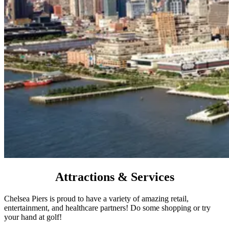
Attractions & Services​​​​‌ ‍ ​‍​‍‌‍ ‌ ​‍‌‍‍‌‌‍‌ ‌‍‍‌‌‍ ‍​‍​‍​ ‍‍​‍​‍‌ ​ ‌‍​‌‌‍ ‍‌‍‍‌‌ ‌​‌ ‍‌​‍ ‍‌‍‍‌‌‍ ​‍​‍​‍ ​​‍​‍‌‍‍​‌ ​‍‌‍‌‌‌‍‌‍​‍​‍​ ‍‍​‍​‍‌‍‍​‌ ‌​‌ ‌​‌ ​​‌ ​ ​ ‍‍​‍ ​‍ ‌‍​ ‌‍‍​‌‍‌‌‌‍ ​‌ ​ ‌‍‌‌‌‍​‌‌ ​​‌‍‍‌‌‍‌‌‌ ​‍‌ ​ ​‍ ‍‌ ​ ‌‍​‌‌‍ ‍‌‍‍‌‌ ‌​‌ ‍‌​‍ ‍‌ ​ ‌ ‌​‌ ‌‌‌‍‌​‌‍‍‌‌‍ ​‍ ‌‍‍‌‌‍ ‍‌ ‌​‌‍‌‌‌‍ ‍‌ ‌​​‍ ‌‍‌‌‌‍‌​‌‍‍‌‌ ‌​​‍ ‌‍ ‌‌‍ ‌‍‌​‌‍‌‌​ ‌‌ ​​‌ ​‍‌‍‌‌‌ ​ ‌‍‌‌‌‍ ‍‌ ‌​‌‍​‌‌ ‌​‌‍‍‌‌‍ ‌‍ ‍​ ‍ ‌‍‍‌‌‍‌​​ ‌​ ​‍​ ‌‌‌‍​ ‌‍‌‌​ ‌​‌‍​‍‌‍​‍‌‍​‌​‍ ‌​ ‌​​ ​​‌‍​‍​ ‌‍​‍ ‌​ ‌​‌‍‌‍‌‍​‌​ ‍​​‍ ‌‌‍​‌‌‍​‌‌‍‌‌​ ‍‌​‍ ‌​ ‌​​ ‌‌​ ‌ ​ ‌‌​ ‍‌​ ‌‌​ ‍‌‌‍​ ‌‍​‍​ ‌ ‌‍‌​​ ​ ​ ‍ ‌ ‌​‌ ‍‌‌ ​​‌‍‌‌​ ‌‌ ​​‌‍​‌‌‍‌ ‌‍‌‌​ ‍ ‌ ​​‌‍​‌‌ ‌​‌‍‍​​ ‌‌ ​​‌‍​‌‌‍‌ ‌‍‌‌‌​​‍‌ ‌‌‌‍‍‌‌‍ ​‌‍‌​‌‍‌‌‌ ​‍​‍‌‌​ ‌‌‌​​‍‌‌ ‌‍‍ ‌‍‌‌‌ ‍‌​‍‌‌​ ​ ‌​‌​​‍‌‌​ ​ ‌​‌​​‍‌‌​ ​‍​ ​‍​ ‍​​ ​ ‌‍​‍‌‍​‌​ ‍​​ ​ ‌‍‌​​ ‌ ​ ‍​​ ‍​​ ‍​‌‍​‍​‍‌‌​ ​‍​ ​‍​‍‌‌​ ‌‌‌​‌​​‍ ‍‌ ‌​‌‍‍‌‌ ‌​‌‍ ​‌‍‌‌​ ‌‍​‍‌‍​‌‌ ​ ‌‍‌‌‌‌‌‌‌ ​‍‌‍ ​​ ‌‌‍‍​‌ ‌​‌ ‌​‌ ​​‌ ​ ​‍‌‌​ ​ ‌​​‌​‍‌‌​ ​‍‌​‌‍​‍‌‌​ ​‍‌​‌‍‌‍​ ‌‍‍​‌‍‌‌‌‍ ​‌ ​ ‌‍‌‌‌‍​‌‌ ​​‌‍‍‌‌‍‌‌‌ ​‍‌ ​ ​‍ ‍‌ ​ ‌‍​‌‌‍ ‍‌‍‍‌‌ ‌​‌ ‍‌​‍ ‍‌ ​ ‌ ‌​‌ ‌‌‌‍‌​‌‍‍‌‌‍ ​‍‌‍‌‍‍‌‌‍‌​​ ‌​ ​‍​ ‌‌‌‍​ ‌‍‌‌​ ‌​‌‍​‍‌‍​‍‌‍​‌​‍ ‌​ ‌​​ ​​‌‍​‍​ ‌‍​‍ ‌​ ‌​‌‍‌‍‌‍​‌​ ‍​​‍ ‌‌‍​‌‌‍​‌‌‍‌‌​ ‍‌​‍ ‌​ ‌​​ ‌‌​ ‌ ​ ‌‌​ ‍‌​ ‌‌​ ‍‌‌‍​ ‌‍​‍​ ‌ ‌‍‌​​ ​ ​‍‌‍‌ ‌​‌ ‍‌‌ ​​‌‍‌‌​ ‌‌ ​​‌‍​‌‌‍‌ ‌‍‌‌​‍‌‍‌ ​​‌‍​‌‌ ‌​‌‍‍​​ ‌‌ ​​‌‍​‌‌‍‌ ‌‍‌‌‌​​‍‌ ‌‌‌‍‍‌‌‍ ​‌‍‌​‌‍‌‌‌ ​‍​‍‌‌​ ‌‌‌​​‍‌‌ ‌‍‍ ‌‍‌‌‌ ‍‌​‍‌‌​ ​ ‌​‌​​‍‌‌​ ​ ‌​‌​​‍‌‌​ ​‍​ ​‍​ ‍​​ ​ ‌‍​‍‌‍​‌​ ‍​​ ​ ‌‍‌​​ ‌ ​ ‍​​ ‍​​ ‍​‌‍​‍​‍‌‌​ ​‍​ ​‍​‍‌‌​ ‌‌‌​‌​​‍ ‍‌ ‌​‌‍‍‌‌ ‌​‌‍ ​‌‍‌‌​‍‌‍‌ ​​‌‍‌‌‌ ​‍‌ ​ ‌ ​​‌‍‌‌‌‍​ ‌ ‌​‌‍‍‌‌ ‌‍‌‍‌‌​ ‌‌ ​​‌ ‌‌‌‍​‍‌‍ ​‌‍‍‌‌ ​ ‌‍‍​‌‍‌‌‌‍‌​​‍​‍‌ ‌
Chelsea Piers is proud to have a variety of amazing retail,
entertainment, and healthcare partners! Do some shopping or try
your hand at golf!​​​​‌ ‍ ​‍​‍‌‍ ‌ ​‍‌‍‍‌‌‍‌ ‌‍‍‌‌‍ ‍​‍​‍​ ‍‍​‍​‍‌ ​ ‌‍​‌‌‍ ‍‌‍‍‌‌ ‌​‌ ‍‌​‍ ‍‌‍‍‌‌‍ ​‍​‍​‍ ​​‍​‍‌‍‍​‌ ​‍‌‍‌‌‌‍‌‍​‍​‍​ ‍‍​‍​‍‌‍‍​‌ ‌​‌ ‌​‌ ​​‌ ​ ​ ‍‍​‍ ​‍ ‌‍​ ‌‍‍​‌‍‌‌‌‍ ​‌ ​ ‌‍‌‌‌‍​‌‌ ​​‌‍‍‌‌‍‌‌‌ ​‍‌ ​ ​‍ ‍‌ ​ ‌‍​‌‌‍ ‍‌‍‍‌‌ ‌​‌ ‍‌​‍ ‍‌ ​ ‌ ‌​‌ ‌‌‌‍‌​‌‍‍‌‌‍ ​‍ ‌‍‍‌‌‍ ‍‌ ‌​‌‍‌‌‌‍ ‍‌ ‌​​‍ ‌‍‌‌‌‍‌​‌‍‍‌‌ ‌​​‍ ‌‍ ‌‌‍ ‌‍‌​‌‍‌‌​ ‌‌ ​​‌ ​‍‌‍‌‌‌ ​ ‌‍‌‌‌‍ ‍‌ ‌​‌‍​‌‌ ‌​‌‍‍‌‌‍ ‌‍ ‍​ ‍ ‌‍‍‌‌‍‌​​ ‌​ ​‍​ ‌‌‌‍​ ‌‍‌‌​ ‌​‌‍​‍‌‍​‍‌‍​‌​‍ ‌​ ‌​​ ​​‌‍​‍​ ‌‍​‍ ‌​ ‌​‌‍‌‍‌‍​‌​ ‍​​‍ ‌‌‍​‌‌‍​‌‌‍‌‌​ ‍‌​‍ ‌​ ‌​​ ‌‌​ ‌ ​ ‌‌​ ‍‌​ ‌‌​ ‍‌‌‍​ ‌‍​‍​ ‌ ‌‍‌​​ ​ ​ ‍ ‌ ‌​‌ ‍‌‌ ​​‌‍‌‌​ ‌‌ ​​‌‍​‌‌‍‌ ‌‍‌‌​ ‍ ‌ ​​‌‍​‌‌ ‌​‌‍‍​​ ‌‌ ​​‌‍​‌‌‍‌ ‌‍‌‌‌​​‍‌ ‌‌‌‍‍‌‌‍ ​‌‍‌​‌‍‌‌‌ ​‍​‍‌‌​ ‌‌‌​​‍‌‌ ‌‍‍ ‌‍‌‌‌ ‍‌​‍‌‌​ ​ ‌​‌​​‍‌‌​ ​ ‌​‌​​‍‌‌​ ​‍​ ​‍​ ‍​​ ​ ‌‍​‍‌‍​‌​ ‍​​ ​ ‌‍‌​​ ‌ ​ ‍​​ ‍​​ ‍​‌‍​‍​‍‌‌​ ​‍​ ​‍​‍‌‌​ ‌‌‌​‌​​‍ ‍‌‍‌​‌‍‌‌‌ ​ ‌‍​ ‌ ​‍‌‍‍‌‌ ​​‌ ‌​‌‍‍‌‌‍ ‌‍ ‍​ ‌‍​‍‌‍​‌‌ ​ ‌‍‌‌‌‌‌‌‌ ​‍‌‍ ​​ ‌‌‍‍​‌ ‌​‌ ‌​‌ ​​‌ ​ ​‍‌‌​ ​ ‌​​‌​‍‌‌​ ​‍‌​‌‍​‍‌‌​ ​‍‌​‌‍‌‍​ ‌‍‍​‌‍‌‌‌‍ ​‌ ​ ‌‍‌‌‌‍​‌‌ ​​‌‍‍‌‌‍‌‌‌ ​‍‌ ​ ​‍ ‍‌ ​ ‌‍​‌‌‍ ‍‌‍‍‌‌ ‌​‌ ‍‌​‍ ‍‌ ​ ‌ ‌​‌ ‌‌‌‍‌​‌‍‍‌‌‍ ​‍‌‍‌‍‍‌‌‍‌​​ ‌​ ​‍​ ‌‌‌‍​ ‌‍‌‌​ ‌​‌‍​‍‌‍​‍‌‍​‌​‍ ‌​ ‌​​ ​​‌‍​‍​ ‌‍​‍ ‌​ ‌​‌‍‌‍‌‍​‌​ ‍​​‍ ‌‌‍​‌‌‍​‌‌‍‌‌​ ‍‌​‍ ‌​ ‌​​ ‌‌​ ‌ ​ ‌‌​ ‍‌​ ‌‌​ ‍‌‌‍​ ‌‍​‍​ ‌ ‌‍‌​​ ​ ​‍‌‍‌ ‌​‌ ‍‌‌ ​​‌‍‌‌​ ‌‌ ​​‌‍​‌‌‍‌ ‌‍‌‌​‍‌‍‌ ​​‌‍​‌‌ ‌​‌‍‍​​ ‌‌ ​​‌‍​‌‌‍‌ ‌‍‌‌‌​​‍‌ ‌‌‌‍‍‌‌‍ ​‌‍‌​‌‍‌‌‌ ​‍​‍‌‌​ ‌‌‌​​‍‌‌ ‌‍‍ ‌‍‌‌‌ ‍‌​‍‌‌​ ​ ‌​‌​​‍‌‌​ ​ ‌​‌​​‍‌‌​ ​‍​ ​‍​ ‍​​ ​ ‌‍​‍‌‍​‌​ ‍​​ ​ ‌‍‌​​ ‌ ​ ‍​​ ‍​​ ‍​‌‍​‍​‍‌‌​ ​‍​ ​‍​‍‌‌​ ‌‌‌​‌​​‍ ‍‌‍‌​‌‍‌‌‌ ​ ‌‍​ ‌ ​‍‌‍‍‌‌ ​​‌ ‌​‌‍‍‌‌‍ ‌‍ ‍​‍‌‍‌ ​​‌‍‌‌‌ ​‍‌ ​ ‌ ​​‌‍‌‌‌‍​ ‌ ‌​‌‍‍‌‌ ‌‍‌‍‌‌​ ‌‌ ​​‌ ‌‌‌‍​‍‌‍ ​‌‍‍‌‌ ​ ‌‍‍​‌‍‌‌‌‍‌​​‍​‍‌ ‌