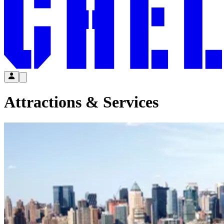
Attractions & Services​​​​‌ ‍ ​‍​‍‌‍ ‌ ​‍‌‍‍‌‌‍‌ ‌‍‍‌‌‍ ‍​‍​‍​ ‍‍​‍​‍‌ ​ ‌‍​‌‌‍ ‍‌‍‍‌‌ ‌​‌ ‍‌​‍ ‍‌‍‍‌‌‍ ​‍​‍​‍ ​​‍​‍‌‍‍​‌ ​‍‌‍‌‌‌‍‌‍​‍​‍​ ‍‍​‍​‍‌‍‍​‌ ‌​‌ ‌​‌ ​​‌ ​ ​ ‍‍​‍ ​‍ ‌‍​ ‌‍‍​‌‍‌‌‌‍ ​‌ ​ ‌‍‌‌‌‍​‌‌ ​​‌‍‍‌‌‍‌‌‌ ​‍‌ ​ ​‍ ‍‌ ​ ‌‍​‌‌‍ ‍‌‍‍‌‌ ‌​‌ ‍‌​‍ ‍‌ ​ ‌ ‌​‌ ‌‌‌‍‌​‌‍‍‌‌‍ ​‍ ‌‍‍‌‌‍ ‍‌ ‌​‌‍‌‌‌‍ ‍‌ ‌​​‍ ‌‍‌‌‌‍‌​‌‍‍‌‌ ‌​​‍ ‌‍ ‌‌‍ ‌‍‌​‌‍‌‌​ ‌‌ ​​‌ ​‍‌‍‌‌‌ ​ ‌‍‌‌‌‍ ‍‌ ‌​‌‍​‌‌ ‌​‌‍‍‌‌‍ ‌‍ ‍​ ‍ ‌‍‍‌‌‍‌​​ ‌​ ​‍​ ‌‌‌‍​ ‌‍‌‌​ ‌​‌‍​‍‌‍​‍‌‍​‌​‍ ‌​ ‌​​ ​​‌‍​‍​ ‌‍​‍ ‌​ ‌​‌‍‌‍‌‍​‌​ ‍​​‍ ‌‌‍​‌‌‍​‌‌‍‌‌​ ‍‌​‍ ‌​ ‌​​ ‌‌​ ‌ ​ ‌‌​ ‍‌​ ‌‌​ ‍‌‌‍​ ‌‍​‍​ ‌ ‌‍‌​​ ​ ​ ‍ ‌ ‌​‌ ‍‌‌ ​​‌‍‌‌​ ‌‌ ​​‌‍​‌‌‍‌ ‌‍‌‌​ ‍ ‌ ​​‌‍​‌‌ ‌​‌‍‍​​ ‌‌ ​​‌‍​‌‌‍‌ ‌‍‌‌‌​​‍‌ ‌‌‌‍‍‌‌‍ ​‌‍‌​‌‍‌‌‌ ​‍​‍‌‌​ ‌‌‌​​‍‌‌ ‌‍‍ ‌‍‌‌‌ ‍‌​‍‌‌​ ​ ‌​‌​​‍‌‌​ ​ ‌​‌​​‍‌‌​ ​‍​ ​‍‌‍​ ​ ​ ​ ​​​ ​‌​ ​​​ ​‌‌‍‌​​ ‌‌‌‍​‍‌‍‌​​ ‍‌​ ‌ ​‍‌‌​ ​‍​ ​‍​‍‌‌​ ‌‌‌​‌​​‍ ‍‌ ‌​‌‍‍‌‌ ‌​‌‍ ​‌‍‌‌​ ‌‍​‍‌‍​‌‌ ​ ‌‍‌‌‌‌‌‌‌ ​‍‌‍ ​​ ‌‌‍‍​‌ ‌​‌ ‌​‌ ​​‌ ​ ​‍‌‌​ ​ ‌​​‌​‍‌‌​ ​‍‌​‌‍​‍‌‌​ ​‍‌​‌‍‌‍​ ‌‍‍​‌‍‌‌‌‍ ​‌ ​ ‌‍‌‌‌‍​‌‌ ​​‌‍‍‌‌‍‌‌‌ ​‍‌ ​ ​‍ ‍‌ ​ ‌‍​‌‌‍ ‍‌‍‍‌‌ ‌​‌ ‍‌​‍ ‍‌ ​ ‌ ‌​‌ ‌‌‌‍‌​‌‍‍‌‌‍ ​‍‌‍‌‍‍‌‌‍‌​​ ‌​ ​‍​ ‌‌‌‍​ ‌‍‌‌​ ‌​‌‍​‍‌‍​‍‌‍​‌​‍ ‌​ ‌​​ ​​‌‍​‍​ ‌‍​‍ ‌​ ‌​‌‍‌‍‌‍​‌​ ‍​​‍ ‌‌‍​‌‌‍​‌‌‍‌‌​ ‍‌​‍ ‌​ ‌​​ ‌‌​ ‌ ​ ‌‌​ ‍‌​ ‌‌​ ‍‌‌‍​ ‌‍​‍​ ‌ ‌‍‌​​ ​ ​‍‌‍‌ ‌​‌ ‍‌‌ ​​‌‍‌‌​ ‌‌ ​​‌‍​‌‌‍‌ ‌‍‌‌​‍‌‍‌ ​​‌‍​‌‌ ‌​‌‍‍​​ ‌‌ ​​‌‍​‌‌‍‌ ‌‍‌‌‌​​‍‌ ‌‌‌‍‍‌‌‍ ​‌‍‌​‌‍‌‌‌ ​‍​‍‌‌​ ‌‌‌​​‍‌‌ ‌‍‍ ‌‍‌‌‌ ‍‌​‍‌‌​ ​ ‌​‌​​‍‌‌​ ​ ‌​‌​​‍‌‌​ ​‍​ ​‍‌‍​ ​ ​ ​ ​​​ ​‌​ ​​​ ​‌‌‍‌​​ ‌‌‌‍​‍‌‍‌​​ ‍‌​ ‌ ​‍‌‌​ ​‍​ ​‍​‍‌‌​ ‌‌‌​‌​​‍ ‍‌ ‌​‌‍‍‌‌ ‌​‌‍ ​‌‍‌‌​‍‌‍‌ ​​‌‍‌‌‌ ​‍‌ ​ ‌ ​​‌‍‌‌‌‍​ ‌ ‌​‌‍‍‌‌ ‌‍‌‍‌‌​ ‌‌ ​​‌ ‌‌‌‍​‍‌‍ ​‌‍‍‌‌ ​ ‌‍‍​‌‍‌‌‌‍‌​​‍​‍‌ ‌