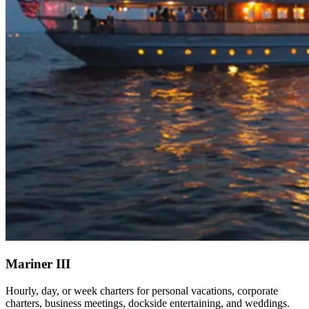
Mariner III​​​​‌ ‍ ​‍​‍‌‍ ‌ ​‍‌‍‍‌‌‍‌ ‌‍‍‌‌‍ ‍​‍​‍​ ‍‍​‍​‍‌ ​ ‌‍​‌‌‍ ‍‌‍‍‌‌ ‌​‌ ‍‌​‍ ‍‌‍‍‌‌‍ ​‍​‍​‍ ​​‍​‍‌‍‍​‌ ​‍‌‍‌‌‌‍‌‍​‍​‍​ ‍‍​‍​‍‌‍‍​‌ ‌​‌ ‌​‌ ​​‌ ​ ​ ‍‍​‍ ​‍ ‌‍​ ‌‍‍​‌‍‌‌‌‍ ​‌ ​ ‌‍‌‌‌‍​‌‌ ​​‌‍‍‌‌‍‌‌‌ ​‍‌ ​ ​‍ ‍‌ ​ ‌‍​‌‌‍ ‍‌‍‍‌‌ ‌​‌ ‍‌​‍ ‍‌ ​ ‌ ‌​‌ ‌‌‌‍‌​‌‍‍‌‌‍ ​‍ ‌‍‍‌‌‍ ‍‌ ‌​‌‍‌‌‌‍ ‍‌ ‌​​‍ ‌‍‌‌‌‍‌​‌‍‍‌‌ ‌​​‍ ‌‍ ‌‌‍ ‌‍‌​‌‍‌‌​ ‌‌ ​​‌ ​‍‌‍‌‌‌ ​ ‌‍‌‌‌‍ ‍‌ ‌​‌‍​‌‌ ‌​‌‍‍‌‌‍ ‌‍ ‍​ ‍ ‌‍‍‌‌‍‌​​ ‌​ ​‍​ ‌‌‌‍​ ‌‍‌‌​ ‌​‌‍​‍‌‍​‍‌‍​‌​‍ ‌​ ‌​​ ​​‌‍​‍​ ‌‍​‍ ‌​ ‌​‌‍‌‍‌‍​‌​ ‍​​‍ ‌‌‍​‌‌‍​‌‌‍‌‌​ ‍‌​‍ ‌​ ‌​​ ‌‌​ ‌ ​ ‌‌​ ‍‌​ ‌‌​ ‍‌‌‍​ ‌‍​‍​ ‌ ‌‍‌​​ ​ ​ ‍ ‌ ‌​‌ ‍‌‌ ​​‌‍‌‌​ ‌‌ ​​‌‍​‌‌‍‌ ‌‍‌‌​ ‍ ‌ ​​‌‍​‌‌ ‌​‌‍‍​​ ‌‌ ​​‌‍​‌‌‍‌ ‌‍‌‌‌​​‍‌ ‌‌‌‍‍‌‌‍ ​‌‍‌​‌‍‌‌‌ ​‍​‍‌‌​ ‌‌‌​​‍‌‌ ‌‍‍ ‌‍‌‌‌ ‍‌​‍‌‌​ ​ ‌​‌​​‍‌‌​ ​ ‌​‌​​‍‌‌​ ​‍​ ​‍​ ‍​​ ​ ‌‍​‍‌‍​‌​ ‍​​ ​ ‌‍‌​​ ‌ ​ ‍​​ ‍​​ ‍​‌‍​‍​‍‌‌​ ​‍​ ​‍​‍‌‌​ ‌‌‌​‌​​‍ ‍‌‍​ ‌‍​‌‌ ​‍‌‍ ‌ ‌‌‌ ​ ‌‍‌‌‌‍ ​‌​‍‌‌ ‌​‌‍‌‌‌‍ ‌‌ ​ ​‍‌‌​ ‌‌‌​​‍‌‌ ‌‍‍ ‌‍‌‌‌ ‍‌​‍‌‌​ ​ ‌​‌​​‍‌‌​ ​ ‌​‌​​‍‌‌​ ​‍​ ​‍‌‍​ ​ ‍‌‌‍‌​​ ‌ ‌‍‌‌​ ​‍​ ​​‌‍​‍​ ‌‍​ ‍​​ ‌​‌‍‌‍​ ​ ​ ‌‌​ ‍‌​ ​‌​ ‌ ​ ​‌​ ​‍‌‍‌‌​ ‌‍‌‍‌‌‌‍​‍​ ‌‍​ ‍‌‌‍​‍​ ‌​‌‍‌​‌‍​ ​ ‍​​ ‌‍​ ‍​​‍‌‌​ ​‍​ ​‍​‍‌‌​ ‌‌‌​‌​​‍ ‍‌‍​ ‌‍​‌‌ ​‍‌‍‌​‌‌‌​‌‍‍‌‌ ‌​‌‍ ​‌‍‌‌​ ‌‍​‍‌‍​‌‌ ​ ‌‍‌‌‌‌‌‌‌ ​‍‌‍ ​​ ‌‌‍‍​‌ ‌​‌ ‌​‌ ​​‌ ​ ​‍‌‌​ ​ ‌​​‌​‍‌‌​ ​‍‌​‌‍​‍‌‌​ ​‍‌​‌‍‌‍​ ‌‍‍​‌‍‌‌‌‍ ​‌ ​ ‌‍‌‌‌‍​‌‌ ​​‌‍‍‌‌‍‌‌‌ ​‍‌ ​ ​‍ ‍‌ ​ ‌‍​‌‌‍ ‍‌‍‍‌‌ ‌​‌ ‍‌​‍ ‍‌ ​ ‌ ‌​‌ ‌‌‌‍‌​‌‍‍‌‌‍ ​‍‌‍‌‍‍‌‌‍‌​​ ‌​ ​‍​ ‌‌‌‍​ ‌‍‌‌​ ‌​‌‍​‍‌‍​‍‌‍​‌​‍ ‌​ ‌​​ ​​‌‍​‍​ ‌‍​‍ ‌​ ‌​‌‍‌‍‌‍​‌​ ‍​​‍ ‌‌‍​‌‌‍​‌‌‍‌‌​ ‍‌​‍ ‌​ ‌​​ ‌‌​ ‌ ​ ‌‌​ ‍‌​ ‌‌​ ‍‌‌‍​ ‌‍​‍​ ‌ ‌‍‌​​ ​ ​‍‌‍‌ ‌​‌ ‍‌‌ ​​‌‍‌‌​ ‌‌ ​​‌‍​‌‌‍‌ ‌‍‌‌​‍‌‍‌ ​​‌‍​‌‌ ‌​‌‍‍​​ ‌‌ ​​‌‍​‌‌‍‌ ‌‍‌‌‌​​‍‌ ‌‌‌‍‍‌‌‍ ​‌‍‌​‌‍‌‌‌ ​‍​‍‌‌​ ‌‌‌​​‍‌‌ ‌‍‍ ‌‍‌‌‌ ‍‌​‍‌‌​ ​ ‌​‌​​‍‌‌​ ​ ‌​‌​​‍‌‌​ ​‍​ ​‍​ ‍​​ ​ ‌‍​‍‌‍​‌​ ‍​​ ​ ‌‍‌​​ ‌ ​ ‍​​ ‍​​ ‍​‌‍​‍​‍‌‌​ ​‍​ ​‍​‍‌‌​ ‌‌‌​‌​​‍ ‍‌‍​ ‌‍​‌‌ ​‍‌‍ ‌ ‌‌‌ ​ ‌‍‌‌‌‍ ​‌​‍‌‌ ‌​‌‍‌‌‌‍ ‌‌ ​ ​‍‌‌​ ‌‌‌​​‍‌‌ ‌‍‍ ‌‍‌‌‌ ‍‌​‍‌‌​ ​ ‌​‌​​‍‌‌​ ​ ‌​‌​​‍‌‌​ ​‍​ ​‍‌‍​ ​ ‍‌‌‍‌​​ ‌ ‌‍‌‌​ ​‍​ ​​‌‍​‍​ ‌‍​ ‍​​ ‌​‌‍‌‍​ ​ ​ ‌‌​ ‍‌​ ​‌​ ‌ ​ ​‌​ ​‍‌‍‌‌​ ‌‍‌‍‌‌‌‍​‍​ ‌‍​ ‍‌‌‍​‍​ ‌​‌‍‌​‌‍​ ​ ‍​​ ‌‍​ ‍​​‍‌‌​ ​‍​ ​‍​‍‌‌​ ‌‌‌​‌​​‍ ‍‌‍​ ‌‍​‌‌ ​‍‌‍‌​‌‌‌​‌‍‍‌‌ ‌​‌‍ ​‌‍‌‌​‍‌‍‌ ​​‌‍‌‌‌ ​‍‌ ​ ‌ ​​‌‍‌‌‌‍​ ‌ ‌​‌‍‍‌‌ ‌‍‌‍‌‌​ ‌‌ ​​‌ ‌‌‌‍​‍‌‍ ​‌‍‍‌‌ ​ ‌‍‍​‌‍‌‌‌‍‌​​‍​‍‌ ‌
Hourly, day, or week charters for personal vacations, corporate
charters, business meetings, dockside entertaining, and weddings.​​​​‌ ‍ ​‍​‍‌‍ ‌ ​‍‌‍‍‌‌‍‌ ‌‍‍‌‌‍ ‍​‍​‍​ ‍‍​‍​‍‌ ​ ‌‍​‌‌‍ ‍‌‍‍‌‌ ‌​‌ ‍‌​‍ ‍‌‍‍‌‌‍ ​‍​‍​‍ ​​‍​‍‌‍‍​‌ ​‍‌‍‌‌‌‍‌‍​‍​‍​ ‍‍​‍​‍‌‍‍​‌ ‌​‌ ‌​‌ ​​‌ ​ ​ ‍‍​‍ ​‍ ‌‍​ ‌‍‍​‌‍‌‌‌‍ ​‌ ​ ‌‍‌‌‌‍​‌‌ ​​‌‍‍‌‌‍‌‌‌ ​‍‌ ​ ​‍ ‍‌ ​ ‌‍​‌‌‍ ‍‌‍‍‌‌ ‌​‌ ‍‌​‍ ‍‌ ​ ‌ ‌​‌ ‌‌‌‍‌​‌‍‍‌‌‍ ​‍ ‌‍‍‌‌‍ ‍‌ ‌​‌‍‌‌‌‍ ‍‌ ‌​​‍ ‌‍‌‌‌‍‌​‌‍‍‌‌ ‌​​‍ ‌‍ ‌‌‍ ‌‍‌​‌‍‌‌​ ‌‌ ​​‌ ​‍‌‍‌‌‌ ​ ‌‍‌‌‌‍ ‍‌ ‌​‌‍​‌‌ ‌​‌‍‍‌‌‍ ‌‍ ‍​ ‍ ‌‍‍‌‌‍‌​​ ‌​ ​‍​ ‌‌‌‍​ ‌‍‌‌​ ‌​‌‍​‍‌‍​‍‌‍​‌​‍ ‌​ ‌​​ ​​‌‍​‍​ ‌‍​‍ ‌​ ‌​‌‍‌‍‌‍​‌​ ‍​​‍ ‌‌‍​‌‌‍​‌‌‍‌‌​ ‍‌​‍ ‌​ ‌​​ ‌‌​ ‌ ​ ‌‌​ ‍‌​ ‌‌​ ‍‌‌‍​ ‌‍​‍​ ‌ ‌‍‌​​ ​ ​ ‍ ‌ ‌​‌ ‍‌‌ ​​‌‍‌‌​ ‌‌ ​​‌‍​‌‌‍‌ ‌‍‌‌​ ‍ ‌ ​​‌‍​‌‌ ‌​‌‍‍​​ ‌‌ ​​‌‍​‌‌‍‌ ‌‍‌‌‌​​‍‌ ‌‌‌‍‍‌‌‍ ​‌‍‌​‌‍‌‌‌ ​‍​‍‌‌​ ‌‌‌​​‍‌‌ ‌‍‍ ‌‍‌‌‌ ‍‌​‍‌‌​ ​ ‌​‌​​‍‌‌​ ​ ‌​‌​​‍‌‌​ ​‍​ ​‍​ ‍​​ ​ ‌‍​‍‌‍​‌​ ‍​​ ​ ‌‍‌​​ ‌ ​ ‍​​ ‍​​ ‍​‌‍​‍​‍‌‌​ ​‍​ ​‍​‍‌‌​ ‌‌‌​‌​​‍ ‍‌‍​ ‌‍​‌‌ ​‍‌‍ ‌ ‌‌‌ ​ ‌‍‌‌‌‍ ​‌​‍‌‌ ‌​‌‍‌‌‌‍ ‌‌ ​ ​‍‌‌​ ‌‌‌​​‍‌‌ ‌‍‍ ‌‍‌‌‌ ‍‌​‍‌‌​ ​ ‌​‌​​‍‌‌​ ​ ‌​‌​​‍‌‌​ ​‍​ ​‍‌‍​ ​ ‍‌‌‍‌​​ ‌ ‌‍‌‌​ ​‍​ ​​‌‍​‍​ ‌‍​ ‍​​ ‌​‌‍‌‍​ ​ ​ ‌‌​ ‍‌​ ​‌​ ‌ ​ ​‌​ ​‍‌‍‌‌​ ‌‍‌‍‌‌‌‍​‍​ ‌‍​ ‍‌‌‍​‍​ ‌​‌‍‌​‌‍​ ​ ‍​​ ‌‍​ ‍​​‍‌‌​ ​‍​ ​‍​‍‌‌​ ‌‌‌​‌​​‍ ‍‌‍​ ‌‍​‌‌ ​‍‌‍‌​‌​‌​‌‍‌‌‌ ​ ‌‍​ ‌ ​‍‌‍‍‌‌ ​​‌ ‌​‌‍‍‌‌‍ ‌‍ ‍​ ‌‍​‍‌‍​‌‌ ​ ‌‍‌‌‌‌‌‌‌ ​‍‌‍ ​​ ‌‌‍‍​‌ ‌​‌ ‌​‌ ​​‌ ​ ​‍‌‌​ ​ ‌​​‌​‍‌‌​ ​‍‌​‌‍​‍‌‌​ ​‍‌​‌‍‌‍​ ‌‍‍​‌‍‌‌‌‍ ​‌ ​ ‌‍‌‌‌‍​‌‌ ​​‌‍‍‌‌‍‌‌‌ ​‍‌ ​ ​‍ ‍‌ ​ ‌‍​‌‌‍ ‍‌‍‍‌‌ ‌​‌ ‍‌​‍ ‍‌ ​ ‌ ‌​‌ ‌‌‌‍‌​‌‍‍‌‌‍ ​‍‌‍‌‍‍‌‌‍‌​​ ‌​ ​‍​ ‌‌‌‍​ ‌‍‌‌​ ‌​‌‍​‍‌‍​‍‌‍​‌​‍ ‌​ ‌​​ ​​‌‍​‍​ ‌‍​‍ ‌​ ‌​‌‍‌‍‌‍​‌​ ‍​​‍ ‌‌‍​‌‌‍​‌‌‍‌‌​ ‍‌​‍ ‌​ ‌​​ ‌‌​ ‌ ​ ‌‌​ ‍‌​ ‌‌​ ‍‌‌‍​ ‌‍​‍​ ‌ ‌‍‌​​ ​ ​‍‌‍‌ ‌​‌ ‍‌‌ ​​‌‍‌‌​ ‌‌ ​​‌‍​‌‌‍‌ ‌‍‌‌​‍‌‍‌ ​​‌‍​‌‌ ‌​‌‍‍​​ ‌‌ ​​‌‍​‌‌‍‌ ‌‍‌‌‌​​‍‌ ‌‌‌‍‍‌‌‍ ​‌‍‌​‌‍‌‌‌ ​‍​‍‌‌​ ‌‌‌​​‍‌‌ ‌‍‍ ‌‍‌‌‌ ‍‌​‍‌‌​ ​ ‌​‌​​‍‌‌​ ​ ‌​‌​​‍‌‌​ ​‍​ ​‍​ ‍​​ ​ ‌‍​‍‌‍​‌​ ‍​​ ​ ‌‍‌​​ ‌ ​ ‍​​ ‍​​ ‍​‌‍​‍​‍‌‌​ ​‍​ ​‍​‍‌‌​ ‌‌‌​‌​​‍ ‍‌‍​ ‌‍​‌‌ ​‍‌‍ ‌ ‌‌‌ ​ ‌‍‌‌‌‍ ​‌​‍‌‌ ‌​‌‍‌‌‌‍ ‌‌ ​ ​‍‌‌​ ‌‌‌​​‍‌‌ ‌‍‍ ‌‍‌‌‌ ‍‌​‍‌‌​ ​ ‌​‌​​‍‌‌​ ​ ‌​‌​​‍‌‌​ ​‍​ ​‍‌‍​ ​ ‍‌‌‍‌​​ ‌ ‌‍‌‌​ ​‍​ ​​‌‍​‍​ ‌‍​ ‍​​ ‌​‌‍‌‍​ ​ ​ ‌‌​ ‍‌​ ​‌​ ‌ ​ ​‌​ ​‍‌‍‌‌​ ‌‍‌‍‌‌‌‍​‍​ ‌‍​ ‍‌‌‍​‍​ ‌​‌‍‌​‌‍​ ​ ‍​​ ‌‍​ ‍​​‍‌‌​ ​‍​ ​‍​‍‌‌​ ‌‌‌​‌​​‍ ‍‌‍​ ‌‍​‌‌ ​‍‌‍‌​‌​‌​‌‍‌‌‌ ​ ‌‍​ ‌ ​‍‌‍‍‌‌ ​​‌ ‌​‌‍‍‌‌‍ ‌‍ ‍​‍‌‍‌ ​​‌‍‌‌‌ ​‍‌ ​ ‌ ​​‌‍‌‌‌‍​ ‌ ‌​‌‍‍‌‌ ‌‍‌‍‌‌​ ‌‌ ​​‌ ‌‌‌‍​‍‌‍ ​‌‍‍‌‌ ​ ‌‍‍​‌‍‌‌‌‍‌​​‍​‍‌ ‌