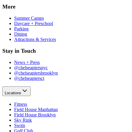
More​​​​‌ ‍ ​‍​‍‌‍ ‌ ​‍‌‍‍‌‌‍‌ ‌‍‍‌‌‍ ‍​‍​‍​ ‍‍​‍​‍‌ ​ ‌‍​‌‌‍ ‍‌‍‍‌‌ ‌​‌ ‍‌​‍ ‍‌‍‍‌‌‍ ​‍​‍​‍ ​​‍​‍‌‍‍​‌ ​‍‌‍‌‌‌‍‌‍​‍​‍​ ‍‍​‍​‍‌‍‍​‌ ‌​‌ ‌​‌ ​​‌ ​ ​ ‍‍​‍ ​‍ ‌‍​ ‌‍‍​‌‍‌‌‌‍ ​‌ ​ ‌‍‌‌‌‍​‌‌ ​​‌‍‍‌‌‍‌‌‌ ​‍‌ ​ ​‍ ‍‌ ​ ‌‍​‌‌‍ ‍‌‍‍‌‌ ‌​‌ ‍‌​‍ ‍‌ ​ ‌ ‌​‌ ‌‌‌‍‌​‌‍‍‌‌‍ ​‍ ‌‍‍‌‌‍ ‍‌ ‌​‌‍‌‌‌‍ ‍‌ ‌​​‍ ‌‍‌‌‌‍‌​‌‍‍‌‌ ‌​​‍ ‌‍ ‌‌‍ ‌‍‌​‌‍‌‌​ ‌‌ ​​‌ ​‍‌‍‌‌‌ ​ ‌‍‌‌‌‍ ‍‌ ‌​‌‍​‌‌ ‌​‌‍‍‌‌‍ ‌‍ ‍​ ‍ ‌‍‍‌‌‍‌​​ ‌‌‍‌‍‌‍ ‌‍ ‌ ‌​‌‍‌‌‌ ​‍​ ‍ ‌ ‌​‌ ‍‌‌ ​​‌‍‌‌​ ‌‌‍‌‍‌‍ ‌‍ ‌ ‌​‌‍‌‌‌ ​‍​ ‍ ‌ ​​‌‍​‌‌ ‌​‌‍‍​​ ‌‌‍​ ‌‍ ‌‍ ​‌ ‌‌‌‍ ‌‌‍ ‍‌ ​ ​‍‌‌​ ‌‌‌​​‍‌‌ ‌‍‍ ‌‍‌‌‌ ‍‌​‍‌‌​ ​ ‌​‌​​‍‌‌​ ​ ‌​‌​​‍‌‌​ ​‍​ ​‍​ ‌‌​ ​ ​ ‌‌​ ‍‌‌‍​ ​ ​‍‌‍‌​​ ‍​‌‍​‌​ ‍​​ ​ ​ ​ ​‍‌‌​ ​‍​ ​‍​‍‌‌​ ‌‌‌​‌​​‍ ‍‌ ‌​‌‍‍‌‌ ‌​‌‍ ​‌‍‌‌​ ‌‍​‍‌‍​‌‌ ​ ‌‍‌‌‌‌‌‌‌ ​‍‌‍ ​​ ‌‌‍‍​‌ ‌​‌ ‌​‌ ​​‌ ​ ​‍‌‌​ ​ ‌​​‌​‍‌‌​ ​‍‌​‌‍​‍‌‌​ ​‍‌​‌‍‌‍​ ‌‍‍​‌‍‌‌‌‍ ​‌ ​ ‌‍‌‌‌‍​‌‌ ​​‌‍‍‌‌‍‌‌‌ ​‍‌ ​ ​‍ ‍‌ ​ ‌‍​‌‌‍ ‍‌‍‍‌‌ ‌​‌ ‍‌​‍ ‍‌ ​ ‌ ‌​‌ ‌‌‌‍‌​‌‍‍‌‌‍ ​‍‌‍‌‍‍‌‌‍‌​​ ‌‌‍‌‍‌‍ ‌‍ ‌ ‌​‌‍‌‌‌ ​‍​‍‌‍‌ ‌​‌ ‍‌‌ ​​‌‍‌‌​ ‌‌‍‌‍‌‍ ‌‍ ‌ ‌​‌‍‌‌‌ ​‍​‍‌‍‌ ​​‌‍​‌‌ ‌​‌‍‍​​ ‌‌‍​ ‌‍ ‌‍ ​‌ ‌‌‌‍ ‌‌‍ ‍‌ ​ ​‍‌‌​ ‌‌‌​​‍‌‌ ‌‍‍ ‌‍‌‌‌ ‍‌​‍‌‌​ ​ ‌​‌​​‍‌‌​ ​ ‌​‌​​‍‌‌​ ​‍​ ​‍​ ‌‌​ ​ ​ ‌‌​ ‍‌‌‍​ ​ ​‍‌‍‌​​ ‍​‌‍​‌​ ‍​​ ​ ​ ​ ​‍‌‌​ ​‍​ ​‍​‍‌‌​ ‌‌‌​‌​​‍ ‍‌ ‌​‌‍‍‌‌ ‌​‌‍ ​‌‍‌‌​‍‌‍‌ ​​‌‍‌‌‌ ​‍‌ ​ ‌ ​​‌‍‌‌‌‍​ ‌ ‌​‌‍‍‌‌ ‌‍‌‍‌‌​ ‌‌ ​​‌ ‌‌‌‍​‍‌‍ ​‌‍‍‌‌ ​ ‌‍‍​‌‍‌‌‌‍‌​​‍​‍‌ ‌
Summer Camps​​​​‌ ‍ ​‍​‍‌‍ ‌ ​‍‌‍‍‌‌‍‌ ‌‍‍‌‌‍ ‍​‍​‍​ ‍‍​‍​‍‌ ​ ‌‍​‌‌‍ ‍‌‍‍‌‌ ‌​‌ ‍‌​‍ ‍‌‍‍‌‌‍ ​‍​‍​‍ ​​‍​‍‌‍‍​‌ ​‍‌‍‌‌‌‍‌‍​‍​‍​ ‍‍​‍​‍‌‍‍​‌ ‌​‌ ‌​‌ ​​‌ ​ ​ ‍‍​‍ ​‍ ‌‍​ ‌‍‍​‌‍‌‌‌‍ ​‌ ​ ‌‍‌‌‌‍​‌‌ ​​‌‍‍‌‌‍‌‌‌ ​‍‌ ​ ​‍ ‍‌ ​ ‌‍​‌‌‍ ‍‌‍‍‌‌ ‌​‌ ‍‌​‍ ‍‌ ​ ‌ ‌​‌ ‌‌‌‍‌​‌‍‍‌‌‍ ​‍ ‌‍‍‌‌‍ ‍‌ ‌​‌‍‌‌‌‍ ‍‌ ‌​​‍ ‌‍‌‌‌‍‌​‌‍‍‌‌ ‌​​‍ ‌‍ ‌‌‍ ‌‍‌​‌‍‌‌​ ‌‌ ​​‌ ​‍‌‍‌‌‌ ​ ‌‍‌‌‌‍ ‍‌ ‌​‌‍​‌‌ ‌​‌‍‍‌‌‍ ‌‍ ‍​ ‍ ‌‍‍‌‌‍‌​​ ‌‌‍‌‍‌‍ ‌‍ ‌ ‌​‌‍‌‌‌ ​‍​ ‍ ‌ ‌​‌ ‍‌‌ ​​‌‍‌‌​ ‌‌‍‌‍‌‍ ‌‍ ‌ ‌​‌‍‌‌‌ ​‍​ ‍ ‌ ​​‌‍​‌‌ ‌​‌‍‍​​ ‌‌‍​ ‌‍ ‌‍ ​‌ ‌‌‌‍ ‌‌‍ ‍‌ ​ ​‍‌‌​ ‌‌‌​​‍‌‌ ‌‍‍ ‌‍‌‌‌ ‍‌​‍‌‌​ ​ ‌​‌​​‍‌‌​ ​ ‌​‌​​‍‌‌​ ​‍​ ​‍​ ‌‌​ ​ ​ ‌‌​ ‍‌‌‍​ ​ ​‍‌‍‌​​ ‍​‌‍​‌​ ‍​​ ​ ​ ​ ​‍‌‌​ ​‍​ ​‍​‍‌‌​ ‌‌‌​‌​​‍ ‍‌‍ ​‌‍‍‌‌‍ ‍‌‍‍ ‌ ​ ​‍‌‌​ ‌‌‌​​‍‌‌ ‌‍‍ ‌‍‌‌‌ ‍‌​‍‌‌​ ​ ‌​‌​​‍‌‌​ ​ ‌​‌​​‍‌‌​ ​‍​ ​‍‌‍​ ​ ‌​‌‍​ ‌‍​‌‌‍​ ​ ​​‌‍​‌​ ‌​​ ‌ ​ ‍‌​ ‌‍‌‍‌​​‍‌‌​ ​‍​ ​‍​‍‌‌​ ‌‌‌​‌​​‍ ‍‌‍ ‍‌‍​‌‌‍ ‌‌‍‌‌​ ‌‍​‍‌‍​‌‌ ​ ‌‍‌‌‌‌‌‌‌ ​‍‌‍ ​​ ‌‌‍‍​‌ ‌​‌ ‌​‌ ​​‌ ​ ​‍‌‌​ ​ ‌​​‌​‍‌‌​ ​‍‌​‌‍​‍‌‌​ ​‍‌​‌‍‌‍​ ‌‍‍​‌‍‌‌‌‍ ​‌ ​ ‌‍‌‌‌‍​‌‌ ​​‌‍‍‌‌‍‌‌‌ ​‍‌ ​ ​‍ ‍‌ ​ ‌‍​‌‌‍ ‍‌‍‍‌‌ ‌​‌ ‍‌​‍ ‍‌ ​ ‌ ‌​‌ ‌‌‌‍‌​‌‍‍‌‌‍ ​‍‌‍‌‍‍‌‌‍‌​​ ‌‌‍‌‍‌‍ ‌‍ ‌ ‌​‌‍‌‌‌ ​‍​‍‌‍‌ ‌​‌ ‍‌‌ ​​‌‍‌‌​ ‌‌‍‌‍‌‍ ‌‍ ‌ ‌​‌‍‌‌‌ ​‍​‍‌‍‌ ​​‌‍​‌‌ ‌​‌‍‍​​ ‌‌‍​ ‌‍ ‌‍ ​‌ ‌‌‌‍ ‌‌‍ ‍‌ ​ ​‍‌‌​ ‌‌‌​​‍‌‌ ‌‍‍ ‌‍‌‌‌ ‍‌​‍‌‌​ ​ ‌​‌​​‍‌‌​ ​ ‌​‌​​‍‌‌​ ​‍​ ​‍​ ‌‌​ ​ ​ ‌‌​ ‍‌‌‍​ ​ ​‍‌‍‌​​ ‍​‌‍​‌​ ‍​​ ​ ​ ​ ​‍‌‌​ ​‍​ ​‍​‍‌‌​ ‌‌‌​‌​​‍ ‍‌‍ ​‌‍‍‌‌‍ ‍‌‍‍ ‌ ​ ​‍‌‌​ ‌‌‌​​‍‌‌ ‌‍‍ ‌‍‌‌‌ ‍‌​‍‌‌​ ​ ‌​‌​​‍‌‌​ ​ ‌​‌​​‍‌‌​ ​‍​ ​‍‌‍​ ​ ‌​‌‍​ ‌‍​‌‌‍​ ​ ​​‌‍​‌​ ‌​​ ‌ ​ ‍‌​ ‌‍‌‍‌​​‍‌‌​ ​‍​ ​‍​‍‌‌​ ‌‌‌​‌​​‍ ‍‌‍ ‍‌‍​‌‌‍ ‌‌‍‌‌​‍‌‍‌ ​​‌‍‌‌‌ ​‍‌ ​ ‌ ​​‌‍‌‌‌‍​ ‌ ‌​‌‍‍‌‌ ‌‍‌‍‌‌​ ‌‌ ​​‌ ‌‌‌‍​‍‌‍ ​‌‍‍‌‌ ​ ‌‍‍​‌‍‌‌‌‍‌​​‍​‍‌ ‌
Daycare + Preschool​​​​‌ ‍ ​‍​‍‌‍ ‌ ​‍‌‍‍‌‌‍‌ ‌‍‍‌‌‍ ‍​‍​‍​ ‍‍​‍​‍‌ ​ ‌‍​‌‌‍ ‍‌‍‍‌‌ ‌​‌ ‍‌​‍ ‍‌‍‍‌‌‍ ​‍​‍​‍ ​​‍​‍‌‍‍​‌ ​‍‌‍‌‌‌‍‌‍​‍​‍​ ‍‍​‍​‍‌‍‍​‌ ‌​‌ ‌​‌ ​​‌ ​ ​ ‍‍​‍ ​‍ ‌‍​ ‌‍‍​‌‍‌‌‌‍ ​‌ ​ ‌‍‌‌‌‍​‌‌ ​​‌‍‍‌‌‍‌‌‌ ​‍‌ ​ ​‍ ‍‌ ​ ‌‍​‌‌‍ ‍‌‍‍‌‌ ‌​‌ ‍‌​‍ ‍‌ ​ ‌ ‌​‌ ‌‌‌‍‌​‌‍‍‌‌‍ ​‍ ‌‍‍‌‌‍ ‍‌ ‌​‌‍‌‌‌‍ ‍‌ ‌​​‍ ‌‍‌‌‌‍‌​‌‍‍‌‌ ‌​​‍ ‌‍ ‌‌‍ ‌‍‌​‌‍‌‌​ ‌‌ ​​‌ ​‍‌‍‌‌‌ ​ ‌‍‌‌‌‍ ‍‌ ‌​‌‍​‌‌ ‌​‌‍‍‌‌‍ ‌‍ ‍​ ‍ ‌‍‍‌‌‍‌​​ ‌‌‍‌‍‌‍ ‌‍ ‌ ‌​‌‍‌‌‌ ​‍​ ‍ ‌ ‌​‌ ‍‌‌ ​​‌‍‌‌​ ‌‌‍‌‍‌‍ ‌‍ ‌ ‌​‌‍‌‌‌ ​‍​ ‍ ‌ ​​‌‍​‌‌ ‌​‌‍‍​​ ‌‌‍​ ‌‍ ‌‍ ​‌ ‌‌‌‍ ‌‌‍ ‍‌ ​ ​‍‌‌​ ‌‌‌​​‍‌‌ ‌‍‍ ‌‍‌‌‌ ‍‌​‍‌‌​ ​ ‌​‌​​‍‌‌​ ​ ‌​‌​​‍‌‌​ ​‍​ ​‍​ ‌‌​ ​ ​ ‌‌​ ‍‌‌‍​ ​ ​‍‌‍‌​​ ‍​‌‍​‌​ ‍​​ ​ ​ ​ ​‍‌‌​ ​‍​ ​‍​‍‌‌​ ‌‌‌​‌​​‍ ‍‌‍ ​‌‍‍‌‌‍ ‍‌‍‍ ‌ ​ ​‍‌‌​ ‌‌‌​​‍‌‌ ‌‍‍ ‌‍‌‌‌ ‍‌​‍‌‌​ ​ ‌​‌​​‍‌‌​ ​ ‌​‌​​‍‌‌​ ​‍​ ​‍​ ​ ​ ​‌​ ‍​​ ​ ​ ​ ​ ​‍​ ​ ‌‍​‌​ ‌‍​ ‌‍​ ‌‍‌‍​‌​‍‌‌​ ​‍​ ​‍​‍‌‌​ ‌‌‌​‌​​‍ ‍‌‍ ‍‌‍​‌‌‍ ‌‌‍‌‌​ ‌‍​‍‌‍​‌‌ ​ ‌‍‌‌‌‌‌‌‌ ​‍‌‍ ​​ ‌‌‍‍​‌ ‌​‌ ‌​‌ ​​‌ ​ ​‍‌‌​ ​ ‌​​‌​‍‌‌​ ​‍‌​‌‍​‍‌‌​ ​‍‌​‌‍‌‍​ ‌‍‍​‌‍‌‌‌‍ ​‌ ​ ‌‍‌‌‌‍​‌‌ ​​‌‍‍‌‌‍‌‌‌ ​‍‌ ​ ​‍ ‍‌ ​ ‌‍​‌‌‍ ‍‌‍‍‌‌ ‌​‌ ‍‌​‍ ‍‌ ​ ‌ ‌​‌ ‌‌‌‍‌​‌‍‍‌‌‍ ​‍‌‍‌‍‍‌‌‍‌​​ ‌‌‍‌‍‌‍ ‌‍ ‌ ‌​‌‍‌‌‌ ​‍​‍‌‍‌ ‌​‌ ‍‌‌ ​​‌‍‌‌​ ‌‌‍‌‍‌‍ ‌‍ ‌ ‌​‌‍‌‌‌ ​‍​‍‌‍‌ ​​‌‍​‌‌ ‌​‌‍‍​​ ‌‌‍​ ‌‍ ‌‍ ​‌ ‌‌‌‍ ‌‌‍ ‍‌ ​ ​‍‌‌​ ‌‌‌​​‍‌‌ ‌‍‍ ‌‍‌‌‌ ‍‌​‍‌‌​ ​ ‌​‌​​‍‌‌​ ​ ‌​‌​​‍‌‌​ ​‍​ ​‍​ ‌‌​ ​ ​ ‌‌​ ‍‌‌‍​ ​ ​‍‌‍‌​​ ‍​‌‍​‌​ ‍​​ ​ ​ ​ ​‍‌‌​ ​‍​ ​‍​‍‌‌​ ‌‌‌​‌​​‍ ‍‌‍ ​‌‍‍‌‌‍ ‍‌‍‍ ‌ ​ ​‍‌‌​ ‌‌‌​​‍‌‌ ‌‍‍ ‌‍‌‌‌ ‍‌​‍‌‌​ ​ ‌​‌​​‍‌‌​ ​ ‌​‌​​‍‌‌​ ​‍​ ​‍​ ​ ​ ​‌​ ‍​​ ​ ​ ​ ​ ​‍​ ​ ‌‍​‌​ ‌‍​ ‌‍​ ‌‍‌‍​‌​‍‌‌​ ​‍​ ​‍​‍‌‌​ ‌‌‌​‌​​‍ ‍‌‍ ‍‌‍​‌‌‍ ‌‌‍‌‌​‍‌‍‌ ​​‌‍‌‌‌ ​‍‌ ​ ‌ ​​‌‍‌‌‌‍​ ‌ ‌​‌‍‍‌‌ ‌‍‌‍‌‌​ ‌‌ ​​‌ ‌‌‌‍​‍‌‍ ​‌‍‍‌‌ ​ ‌‍‍​‌‍‌‌‌‍‌​​‍​‍‌ ‌
Parking​​​​‌ ‍ ​‍​‍‌‍ ‌ ​‍‌‍‍‌‌‍‌ ‌‍‍‌‌‍ ‍​‍​‍​ ‍‍​‍​‍‌ ​ ‌‍​‌‌‍ ‍‌‍‍‌‌ ‌​‌ ‍‌​‍ ‍‌‍‍‌‌‍ ​‍​‍​‍ ​​‍​‍‌‍‍​‌ ​‍‌‍‌‌‌‍‌‍​‍​‍​ ‍‍​‍​‍‌‍‍​‌ ‌​‌ ‌​‌ ​​‌ ​ ​ ‍‍​‍ ​‍ ‌‍​ ‌‍‍​‌‍‌‌‌‍ ​‌ ​ ‌‍‌‌‌‍​‌‌ ​​‌‍‍‌‌‍‌‌‌ ​‍‌ ​ ​‍ ‍‌ ​ ‌‍​‌‌‍ ‍‌‍‍‌‌ ‌​‌ ‍‌​‍ ‍‌ ​ ‌ ‌​‌ ‌‌‌‍‌​‌‍‍‌‌‍ ​‍ ‌‍‍‌‌‍ ‍‌ ‌​‌‍‌‌‌‍ ‍‌ ‌​​‍ ‌‍‌‌‌‍‌​‌‍‍‌‌ ‌​​‍ ‌‍ ‌‌‍ ‌‍‌​‌‍‌‌​ ‌‌ ​​‌ ​‍‌‍‌‌‌ ​ ‌‍‌‌‌‍ ‍‌ ‌​‌‍​‌‌ ‌​‌‍‍‌‌‍ ‌‍ ‍​ ‍ ‌‍‍‌‌‍‌​​ ‌‌‍‌‍‌‍ ‌‍ ‌ ‌​‌‍‌‌‌ ​‍​ ‍ ‌ ‌​‌ ‍‌‌ ​​‌‍‌‌​ ‌‌‍‌‍‌‍ ‌‍ ‌ ‌​‌‍‌‌‌ ​‍​ ‍ ‌ ​​‌‍​‌‌ ‌​‌‍‍​​ ‌‌‍​ ‌‍ ‌‍ ​‌ ‌‌‌‍ ‌‌‍ ‍‌ ​ ​‍‌‌​ ‌‌‌​​‍‌‌ ‌‍‍ ‌‍‌‌‌ ‍‌​‍‌‌​ ​ ‌​‌​​‍‌‌​ ​ ‌​‌​​‍‌‌​ ​‍​ ​‍​ ‌‌​ ​ ​ ‌‌​ ‍‌‌‍​ ​ ​‍‌‍‌​​ ‍​‌‍​‌​ ‍​​ ​ ​ ​ ​‍‌‌​ ​‍​ ​‍​‍‌‌​ ‌‌‌​‌​​‍ ‍‌‍ ​‌‍‍‌‌‍ ‍‌‍‍ ‌ ​ ​‍‌‌​ ‌‌‌​​‍‌‌ ‌‍‍ ‌‍‌‌‌ ‍‌​‍‌‌​ ​ ‌​‌​​‍‌‌​ ​ ‌​‌​​‍‌‌​ ​‍​ ​‍‌‍​‍​ ​​‌‍‌‍​ ‌‍‌‍‌‍​ ​‌‌‍‌‌‌‍‌‍​ ‌ ​ ​‌‌‍‌‍‌‍‌​​‍‌‌​ ​‍​ ​‍​‍‌‌​ ‌‌‌​‌​​‍ ‍‌‍ ‍‌‍​‌‌‍ ‌‌‍‌‌​ ‌‍​‍‌‍​‌‌ ​ ‌‍‌‌‌‌‌‌‌ ​‍‌‍ ​​ ‌‌‍‍​‌ ‌​‌ ‌​‌ ​​‌ ​ ​‍‌‌​ ​ ‌​​‌​‍‌‌​ ​‍‌​‌‍​‍‌‌​ ​‍‌​‌‍‌‍​ ‌‍‍​‌‍‌‌‌‍ ​‌ ​ ‌‍‌‌‌‍​‌‌ ​​‌‍‍‌‌‍‌‌‌ ​‍‌ ​ ​‍ ‍‌ ​ ‌‍​‌‌‍ ‍‌‍‍‌‌ ‌​‌ ‍‌​‍ ‍‌ ​ ‌ ‌​‌ ‌‌‌‍‌​‌‍‍‌‌‍ ​‍‌‍‌‍‍‌‌‍‌​​ ‌‌‍‌‍‌‍ ‌‍ ‌ ‌​‌‍‌‌‌ ​‍​‍‌‍‌ ‌​‌ ‍‌‌ ​​‌‍‌‌​ ‌‌‍‌‍‌‍ ‌‍ ‌ ‌​‌‍‌‌‌ ​‍​‍‌‍‌ ​​‌‍​‌‌ ‌​‌‍‍​​ ‌‌‍​ ‌‍ ‌‍ ​‌ ‌‌‌‍ ‌‌‍ ‍‌ ​ ​‍‌‌​ ‌‌‌​​‍‌‌ ‌‍‍ ‌‍‌‌‌ ‍‌​‍‌‌​ ​ ‌​‌​​‍‌‌​ ​ ‌​‌​​‍‌‌​ ​‍​ ​‍​ ‌‌​ ​ ​ ‌‌​ ‍‌‌‍​ ​ ​‍‌‍‌​​ ‍​‌‍​‌​ ‍​​ ​ ​ ​ ​‍‌‌​ ​‍​ ​‍​‍‌‌​ ‌‌‌​‌​​‍ ‍‌‍ ​‌‍‍‌‌‍ ‍‌‍‍ ‌ ​ ​‍‌‌​ ‌‌‌​​‍‌‌ ‌‍‍ ‌‍‌‌‌ ‍‌​‍‌‌​ ​ ‌​‌​​‍‌‌​ ​ ‌​‌​​‍‌‌​ ​‍​ ​‍‌‍​‍​ ​​‌‍‌‍​ ‌‍‌‍‌‍​ ​‌‌‍‌‌‌‍‌‍​ ‌ ​ ​‌‌‍‌‍‌‍‌​​‍‌‌​ ​‍​ ​‍​‍‌‌​ ‌‌‌​‌​​‍ ‍‌‍ ‍‌‍​‌‌‍ ‌‌‍‌‌​‍‌‍‌ ​​‌‍‌‌‌ ​‍‌ ​ ‌ ​​‌‍‌‌‌‍​ ‌ ‌​‌‍‍‌‌ ‌‍‌‍‌‌​ ‌‌ ​​‌ ‌‌‌‍​‍‌‍ ​‌‍‍‌‌ ​ ‌‍‍​‌‍‌‌‌‍‌​​‍​‍‌ ‌
Dining​​​​‌ ‍ ​‍​‍‌‍ ‌ ​‍‌‍‍‌‌‍‌ ‌‍‍‌‌‍ ‍​‍​‍​ ‍‍​‍​‍‌ ​ ‌‍​‌‌‍ ‍‌‍‍‌‌ ‌​‌ ‍‌​‍ ‍‌‍‍‌‌‍ ​‍​‍​‍ ​​‍​‍‌‍‍​‌ ​‍‌‍‌‌‌‍‌‍​‍​‍​ ‍‍​‍​‍‌‍‍​‌ ‌​‌ ‌​‌ ​​‌ ​ ​ ‍‍​‍ ​‍ ‌‍​ ‌‍‍​‌‍‌‌‌‍ ​‌ ​ ‌‍‌‌‌‍​‌‌ ​​‌‍‍‌‌‍‌‌‌ ​‍‌ ​ ​‍ ‍‌ ​ ‌‍​‌‌‍ ‍‌‍‍‌‌ ‌​‌ ‍‌​‍ ‍‌ ​ ‌ ‌​‌ ‌‌‌‍‌​‌‍‍‌‌‍ ​‍ ‌‍‍‌‌‍ ‍‌ ‌​‌‍‌‌‌‍ ‍‌ ‌​​‍ ‌‍‌‌‌‍‌​‌‍‍‌‌ ‌​​‍ ‌‍ ‌‌‍ ‌‍‌​‌‍‌‌​ ‌‌ ​​‌ ​‍‌‍‌‌‌ ​ ‌‍‌‌‌‍ ‍‌ ‌​‌‍​‌‌ ‌​‌‍‍‌‌‍ ‌‍ ‍​ ‍ ‌‍‍‌‌‍‌​​ ‌‌‍‌‍‌‍ ‌‍ ‌ ‌​‌‍‌‌‌ ​‍​ ‍ ‌ ‌​‌ ‍‌‌ ​​‌‍‌‌​ ‌‌‍‌‍‌‍ ‌‍ ‌ ‌​‌‍‌‌‌ ​‍​ ‍ ‌ ​​‌‍​‌‌ ‌​‌‍‍​​ ‌‌‍​ ‌‍ ‌‍ ​‌ ‌‌‌‍ ‌‌‍ ‍‌ ​ ​‍‌‌​ ‌‌‌​​‍‌‌ ‌‍‍ ‌‍‌‌‌ ‍‌​‍‌‌​ ​ ‌​‌​​‍‌‌​ ​ ‌​‌​​‍‌‌​ ​‍​ ​‍​ ‌‌​ ​ ​ ‌‌​ ‍‌‌‍​ ​ ​‍‌‍‌​​ ‍​‌‍​‌​ ‍​​ ​ ​ ​ ​‍‌‌​ ​‍​ ​‍​‍‌‌​ ‌‌‌​‌​​‍ ‍‌‍ ​‌‍‍‌‌‍ ‍‌‍‍ ‌ ​ ​‍‌‌​ ‌‌‌​​‍‌‌ ‌‍‍ ‌‍‌‌‌ ‍‌​‍‌‌​ ​ ‌​‌​​‍‌‌​ ​ ‌​‌​​‍‌‌​ ​‍​ ​‍​ ‍​‌‍‌‍‌‍‌​​ ‌‍​ ‍‌‌‍​‍‌‍‌‌​ ‌ ‌‍‌‍​ ‌​​ ‌​​ ​‍​‍‌‌​ ​‍​ ​‍​‍‌‌​ ‌‌‌​‌​​‍ ‍‌‍ ‍‌‍​‌‌‍ ‌‌‍‌‌​ ‌‍​‍‌‍​‌‌ ​ ‌‍‌‌‌‌‌‌‌ ​‍‌‍ ​​ ‌‌‍‍​‌ ‌​‌ ‌​‌ ​​‌ ​ ​‍‌‌​ ​ ‌​​‌​‍‌‌​ ​‍‌​‌‍​‍‌‌​ ​‍‌​‌‍‌‍​ ‌‍‍​‌‍‌‌‌‍ ​‌ ​ ‌‍‌‌‌‍​‌‌ ​​‌‍‍‌‌‍‌‌‌ ​‍‌ ​ ​‍ ‍‌ ​ ‌‍​‌‌‍ ‍‌‍‍‌‌ ‌​‌ ‍‌​‍ ‍‌ ​ ‌ ‌​‌ ‌‌‌‍‌​‌‍‍‌‌‍ ​‍‌‍‌‍‍‌‌‍‌​​ ‌‌‍‌‍‌‍ ‌‍ ‌ ‌​‌‍‌‌‌ ​‍​‍‌‍‌ ‌​‌ ‍‌‌ ​​‌‍‌‌​ ‌‌‍‌‍‌‍ ‌‍ ‌ ‌​‌‍‌‌‌ ​‍​‍‌‍‌ ​​‌‍​‌‌ ‌​‌‍‍​​ ‌‌‍​ ‌‍ ‌‍ ​‌ ‌‌‌‍ ‌‌‍ ‍‌ ​ ​‍‌‌​ ‌‌‌​​‍‌‌ ‌‍‍ ‌‍‌‌‌ ‍‌​‍‌‌​ ​ ‌​‌​​‍‌‌​ ​ ‌​‌​​‍‌‌​ ​‍​ ​‍​ ‌‌​ ​ ​ ‌‌​ ‍‌‌‍​ ​ ​‍‌‍‌​​ ‍​‌‍​‌​ ‍​​ ​ ​ ​ ​‍‌‌​ ​‍​ ​‍​‍‌‌​ ‌‌‌​‌​​‍ ‍‌‍ ​‌‍‍‌‌‍ ‍‌‍‍ ‌ ​ ​‍‌‌​ ‌‌‌​​‍‌‌ ‌‍‍ ‌‍‌‌‌ ‍‌​‍‌‌​ ​ ‌​‌​​‍‌‌​ ​ ‌​‌​​‍‌‌​ ​‍​ ​‍​ ‍​‌‍‌‍‌‍‌​​ ‌‍​ ‍‌‌‍​‍‌‍‌‌​ ‌ ‌‍‌‍​ ‌​​ ‌​​ ​‍​‍‌‌​ ​‍​ ​‍​‍‌‌​ ‌‌‌​‌​​‍ ‍‌‍ ‍‌‍​‌‌‍ ‌‌‍‌‌​‍‌‍‌ ​​‌‍‌‌‌ ​‍‌ ​ ‌ ​​‌‍‌‌‌‍​ ‌ ‌​‌‍‍‌‌ ‌‍‌‍‌‌​ ‌‌ ​​‌ ‌‌‌‍​‍‌‍ ​‌‍‍‌‌ ​ ‌‍‍​‌‍‌‌‌‍‌​​‍​‍‌ ‌
Attractions & Services​​​​‌ ‍ ​‍​‍‌‍ ‌ ​‍‌‍‍‌‌‍‌ ‌‍‍‌‌‍ ‍​‍​‍​ ‍‍​‍​‍‌ ​ ‌‍​‌‌‍ ‍‌‍‍‌‌ ‌​‌ ‍‌​‍ ‍‌‍‍‌‌‍ ​‍​‍​‍ ​​‍​‍‌‍‍​‌ ​‍‌‍‌‌‌‍‌‍​‍​‍​ ‍‍​‍​‍‌‍‍​‌ ‌​‌ ‌​‌ ​​‌ ​ ​ ‍‍​‍ ​‍ ‌‍​ ‌‍‍​‌‍‌‌‌‍ ​‌ ​ ‌‍‌‌‌‍​‌‌ ​​‌‍‍‌‌‍‌‌‌ ​‍‌ ​ ​‍ ‍‌ ​ ‌‍​‌‌‍ ‍‌‍‍‌‌ ‌​‌ ‍‌​‍ ‍‌ ​ ‌ ‌​‌ ‌‌‌‍‌​‌‍‍‌‌‍ ​‍ ‌‍‍‌‌‍ ‍‌ ‌​‌‍‌‌‌‍ ‍‌ ‌​​‍ ‌‍‌‌‌‍‌​‌‍‍‌‌ ‌​​‍ ‌‍ ‌‌‍ ‌‍‌​‌‍‌‌​ ‌‌ ​​‌ ​‍‌‍‌‌‌ ​ ‌‍‌‌‌‍ ‍‌ ‌​‌‍​‌‌ ‌​‌‍‍‌‌‍ ‌‍ ‍​ ‍ ‌‍‍‌‌‍‌​​ ‌‌‍‌‍‌‍ ‌‍ ‌ ‌​‌‍‌‌‌ ​‍​ ‍ ‌ ‌​‌ ‍‌‌ ​​‌‍‌‌​ ‌‌‍‌‍‌‍ ‌‍ ‌ ‌​‌‍‌‌‌ ​‍​ ‍ ‌ ​​‌‍​‌‌ ‌​‌‍‍​​ ‌‌‍​ ‌‍ ‌‍ ​‌ ‌‌‌‍ ‌‌‍ ‍‌ ​ ​‍‌‌​ ‌‌‌​​‍‌‌ ‌‍‍ ‌‍‌‌‌ ‍‌​‍‌‌​ ​ ‌​‌​​‍‌‌​ ​ ‌​‌​​‍‌‌​ ​‍​ ​‍​ ‌‌​ ​ ​ ‌‌​ ‍‌‌‍​ ​ ​‍‌‍‌​​ ‍​‌‍​‌​ ‍​​ ​ ​ ​ ​‍‌‌​ ​‍​ ​‍​‍‌‌​ ‌‌‌​‌​​‍ ‍‌‍ ​‌‍‍‌‌‍ ‍‌‍‍ ‌ ​ ​‍‌‌​ ‌‌‌​​‍‌‌ ‌‍‍ ‌‍‌‌‌ ‍‌​‍‌‌​ ​ ‌​‌​​‍‌‌​ ​ ‌​‌​​‍‌‌​ ​‍​ ​‍​ ​​​ ​ ​ ‍‌​ ‍‌​ ​‍​ ‌​‌‍​‍​ ‌ ​ ​‍​ ‌ ‌‍​‍‌‍‌​​‍‌‌​ ​‍​ ​‍​‍‌‌​ ‌‌‌​‌​​‍ ‍‌‍ ‍‌‍​‌‌‍ ‌‌‍‌‌​ ‌‍​‍‌‍​‌‌ ​ ‌‍‌‌‌‌‌‌‌ ​‍‌‍ ​​ ‌‌‍‍​‌ ‌​‌ ‌​‌ ​​‌ ​ ​‍‌‌​ ​ ‌​​‌​‍‌‌​ ​‍‌​‌‍​‍‌‌​ ​‍‌​‌‍‌‍​ ‌‍‍​‌‍‌‌‌‍ ​‌ ​ ‌‍‌‌‌‍​‌‌ ​​‌‍‍‌‌‍‌‌‌ ​‍‌ ​ ​‍ ‍‌ ​ ‌‍​‌‌‍ ‍‌‍‍‌‌ ‌​‌ ‍‌​‍ ‍‌ ​ ‌ ‌​‌ ‌‌‌‍‌​‌‍‍‌‌‍ ​‍‌‍‌‍‍‌‌‍‌​​ ‌‌‍‌‍‌‍ ‌‍ ‌ ‌​‌‍‌‌‌ ​‍​‍‌‍‌ ‌​‌ ‍‌‌ ​​‌‍‌‌​ ‌‌‍‌‍‌‍ ‌‍ ‌ ‌​‌‍‌‌‌ ​‍​‍‌‍‌ ​​‌‍​‌‌ ‌​‌‍‍​​ ‌‌‍​ ‌‍ ‌‍ ​‌ ‌‌‌‍ ‌‌‍ ‍‌ ​ ​‍‌‌​ ‌‌‌​​‍‌‌ ‌‍‍ ‌‍‌‌‌ ‍‌​‍‌‌​ ​ ‌​‌​​‍‌‌​ ​ ‌​‌​​‍‌‌​ ​‍​ ​‍​ ‌‌​ ​ ​ ‌‌​ ‍‌‌‍​ ​ ​‍‌‍‌​​ ‍​‌‍​‌​ ‍​​ ​ ​ ​ ​‍‌‌​ ​‍​ ​‍​‍‌‌​ ‌‌‌​‌​​‍ ‍‌‍ ​‌‍‍‌‌‍ ‍‌‍‍ ‌ ​ ​‍‌‌​ ‌‌‌​​‍‌‌ ‌‍‍ ‌‍‌‌‌ ‍‌​‍‌‌​ ​ ‌​‌​​‍‌‌​ ​ ‌​‌​​‍‌‌​ ​‍​ ​‍​ ​​​ ​ ​ ‍‌​ ‍‌​ ​‍​ ‌​‌‍​‍​ ‌ ​ ​‍​ ‌ ‌‍​‍‌‍‌​​‍‌‌​ ​‍​ ​‍​‍‌‌​ ‌‌‌​‌​​‍ ‍‌‍ ‍‌‍​‌‌‍ ‌‌‍‌‌​‍‌‍‌ ​​‌‍‌‌‌ ​‍‌ ​ ‌ ​​‌‍‌‌‌‍​ ‌ ‌​‌‍‍‌‌ ‌‍‌‍‌‌​ ‌‌ ​​‌ ‌‌‌‍​‍‌‍ ​‌‍‍‌‌ ​ ‌‍‍​‌‍‌‌‌‍‌​​‍​‍‌ ‌
Stay in Touch​​​​‌ ‍ ​‍​‍‌‍ ‌ ​‍‌‍‍‌‌‍‌ ‌‍‍‌‌‍ ‍​‍​‍​ ‍‍​‍​‍‌ ​ ‌‍​‌‌‍ ‍‌‍‍‌‌ ‌​‌ ‍‌​‍ ‍‌‍‍‌‌‍ ​‍​‍​‍ ​​‍​‍‌‍‍​‌ ​‍‌‍‌‌‌‍‌‍​‍​‍​ ‍‍​‍​‍‌‍‍​‌ ‌​‌ ‌​‌ ​​‌ ​ ​ ‍‍​‍ ​‍ ‌‍​ ‌‍‍​‌‍‌‌‌‍ ​‌ ​ ‌‍‌‌‌‍​‌‌ ​​‌‍‍‌‌‍‌‌‌ ​‍‌ ​ ​‍ ‍‌ ​ ‌‍​‌‌‍ ‍‌‍‍‌‌ ‌​‌ ‍‌​‍ ‍‌ ​ ‌ ‌​‌ ‌‌‌‍‌​‌‍‍‌‌‍ ​‍ ‌‍‍‌‌‍ ‍‌ ‌​‌‍‌‌‌‍ ‍‌ ‌​​‍ ‌‍‌‌‌‍‌​‌‍‍‌‌ ‌​​‍ ‌‍ ‌‌‍ ‌‍‌​‌‍‌‌​ ‌‌ ​​‌ ​‍‌‍‌‌‌ ​ ‌‍‌‌‌‍ ‍‌ ‌​‌‍​‌‌ ‌​‌‍‍‌‌‍ ‌‍ ‍​ ‍ ‌‍‍‌‌‍‌​​ ‌‌‍‌‍‌‍ ‌‍ ‌ ‌​‌‍‌‌‌ ​‍​ ‍ ‌ ‌​‌ ‍‌‌ ​​‌‍‌‌​ ‌‌‍‌‍‌‍ ‌‍ ‌ ‌​‌‍‌‌‌ ​‍​ ‍ ‌ ​​‌‍​‌‌ ‌​‌‍‍​​ ‌‌‍​ ‌‍ ‌‍ ​‌ ‌‌‌‍ ‌‌‍ ‍‌ ​ ​‍‌‌​ ‌‌‌​​‍‌‌ ‌‍‍ ‌‍‌‌‌ ‍‌​‍‌‌​ ​ ‌​‌​​‍‌‌​ ​ ‌​‌​​‍‌‌​ ​‍​ ​‍​ ‍​‌‍​‍‌‍‌​​ ​‌‌‍​‍‌‍‌‌‌‍‌‌‌‍‌​‌‍​‌​ ​‍‌‍‌‌‌‍​‌​‍‌‌​ ​‍​ ​‍​‍‌‌​ ‌‌‌​‌​​‍ ‍‌ ‌​‌‍‍‌‌ ‌​‌‍ ​‌‍‌‌​ ‌‍​‍‌‍​‌‌ ​ ‌‍‌‌‌‌‌‌‌ ​‍‌‍ ​​ ‌‌‍‍​‌ ‌​‌ ‌​‌ ​​‌ ​ ​‍‌‌​ ​ ‌​​‌​‍‌‌​ ​‍‌​‌‍​‍‌‌​ ​‍‌​‌‍‌‍​ ‌‍‍​‌‍‌‌‌‍ ​‌ ​ ‌‍‌‌‌‍​‌‌ ​​‌‍‍‌‌‍‌‌‌ ​‍‌ ​ ​‍ ‍‌ ​ ‌‍​‌‌‍ ‍‌‍‍‌‌ ‌​‌ ‍‌​‍ ‍‌ ​ ‌ ‌​‌ ‌‌‌‍‌​‌‍‍‌‌‍ ​‍‌‍‌‍‍‌‌‍‌​​ ‌‌‍‌‍‌‍ ‌‍ ‌ ‌​‌‍‌‌‌ ​‍​‍‌‍‌ ‌​‌ ‍‌‌ ​​‌‍‌‌​ ‌‌‍‌‍‌‍ ‌‍ ‌ ‌​‌‍‌‌‌ ​‍​‍‌‍‌ ​​‌‍​‌‌ ‌​‌‍‍​​ ‌‌‍​ ‌‍ ‌‍ ​‌ ‌‌‌‍ ‌‌‍ ‍‌ ​ ​‍‌‌​ ‌‌‌​​‍‌‌ ‌‍‍ ‌‍‌‌‌ ‍‌​‍‌‌​ ​ ‌​‌​​‍‌‌​ ​ ‌​‌​​‍‌‌​ ​‍​ ​‍​ ‍​‌‍​‍‌‍‌​​ ​‌‌‍​‍‌‍‌‌‌‍‌‌‌‍‌​‌‍​‌​ ​‍‌‍‌‌‌‍​‌​‍‌‌​ ​‍​ ​‍​‍‌‌​ ‌‌‌​‌​​‍ ‍‌ ‌​‌‍‍‌‌ ‌​‌‍ ​‌‍‌‌​‍‌‍‌ ​​‌‍‌‌‌ ​‍‌ ​ ‌ ​​‌‍‌‌‌‍​ ‌ ‌​‌‍‍‌‌ ‌‍‌‍‌‌​ ‌‌ ​​‌ ‌‌‌‍​‍‌‍ ​‌‍‍‌‌ ​ ‌‍‍​‌‍‌‌‌‍‌​​‍​‍‌ ‌
News + Press​​​​‌ ‍ ​‍​‍‌‍ ‌ ​‍‌‍‍‌‌‍‌ ‌‍‍‌‌‍ ‍​‍​‍​ ‍‍​‍​‍‌ ​ ‌‍​‌‌‍ ‍‌‍‍‌‌ ‌​‌ ‍‌​‍ ‍‌‍‍‌‌‍ ​‍​‍​‍ ​​‍​‍‌‍‍​‌ ​‍‌‍‌‌‌‍‌‍​‍​‍​ ‍‍​‍​‍‌‍‍​‌ ‌​‌ ‌​‌ ​​‌ ​ ​ ‍‍​‍ ​‍ ‌‍​ ‌‍‍​‌‍‌‌‌‍ ​‌ ​ ‌‍‌‌‌‍​‌‌ ​​‌‍‍‌‌‍‌‌‌ ​‍‌ ​ ​‍ ‍‌ ​ ‌‍​‌‌‍ ‍‌‍‍‌‌ ‌​‌ ‍‌​‍ ‍‌ ​ ‌ ‌​‌ ‌‌‌‍‌​‌‍‍‌‌‍ ​‍ ‌‍‍‌‌‍ ‍‌ ‌​‌‍‌‌‌‍ ‍‌ ‌​​‍ ‌‍‌‌‌‍‌​‌‍‍‌‌ ‌​​‍ ‌‍ ‌‌‍ ‌‍‌​‌‍‌‌​ ‌‌ ​​‌ ​‍‌‍‌‌‌ ​ ‌‍‌‌‌‍ ‍‌ ‌​‌‍​‌‌ ‌​‌‍‍‌‌‍ ‌‍ ‍​ ‍ ‌‍‍‌‌‍‌​​ ‌‌‍‌‍‌‍ ‌‍ ‌ ‌​‌‍‌‌‌ ​‍​ ‍ ‌ ‌​‌ ‍‌‌ ​​‌‍‌‌​ ‌‌‍‌‍‌‍ ‌‍ ‌ ‌​‌‍‌‌‌ ​‍​ ‍ ‌ ​​‌‍​‌‌ ‌​‌‍‍​​ ‌‌‍​ ‌‍ ‌‍ ​‌ ‌‌‌‍ ‌‌‍ ‍‌ ​ ​‍‌‌​ ‌‌‌​​‍‌‌ ‌‍‍ ‌‍‌‌‌ ‍‌​‍‌‌​ ​ ‌​‌​​‍‌‌​ ​ ‌​‌​​‍‌‌​ ​‍​ ​‍​ ‍​‌‍​‍‌‍‌​​ ​‌‌‍​‍‌‍‌‌‌‍‌‌‌‍‌​‌‍​‌​ ​‍‌‍‌‌‌‍​‌​‍‌‌​ ​‍​ ​‍​‍‌‌​ ‌‌‌​‌​​‍ ‍‌‍ ​‌‍‍‌‌‍ ‍‌‍‍ ‌ ​ ​‍‌‌​ ‌‌‌​​‍‌‌ ‌‍‍ ‌‍‌‌‌ ‍‌​‍‌‌​ ​ ‌​‌​​‍‌‌​ ​ ‌​‌​​‍‌‌​ ​‍​ ​‍‌‍‌‍​ ‌‌​ ​‍​ ‍‌‌‍​‌‌‍‌​​ ‍​‌‍​‍​ ‍‌​ ​‍​ ‌​​ ​ ​‍‌‌​ ​‍​ ​‍​‍‌‌​ ‌‌‌​‌​​‍ ‍‌‍ ‍‌‍​‌‌‍ ‌‌‍‌‌​ ‌‍​‍‌‍​‌‌ ​ ‌‍‌‌‌‌‌‌‌ ​‍‌‍ ​​ ‌‌‍‍​‌ ‌​‌ ‌​‌ ​​‌ ​ ​‍‌‌​ ​ ‌​​‌​‍‌‌​ ​‍‌​‌‍​‍‌‌​ ​‍‌​‌‍‌‍​ ‌‍‍​‌‍‌‌‌‍ ​‌ ​ ‌‍‌‌‌‍​‌‌ ​​‌‍‍‌‌‍‌‌‌ ​‍‌ ​ ​‍ ‍‌ ​ ‌‍​‌‌‍ ‍‌‍‍‌‌ ‌​‌ ‍‌​‍ ‍‌ ​ ‌ ‌​‌ ‌‌‌‍‌​‌‍‍‌‌‍ ​‍‌‍‌‍‍‌‌‍‌​​ ‌‌‍‌‍‌‍ ‌‍ ‌ ‌​‌‍‌‌‌ ​‍​‍‌‍‌ ‌​‌ ‍‌‌ ​​‌‍‌‌​ ‌‌‍‌‍‌‍ ‌‍ ‌ ‌​‌‍‌‌‌ ​‍​‍‌‍‌ ​​‌‍​‌‌ ‌​‌‍‍​​ ‌‌‍​ ‌‍ ‌‍ ​‌ ‌‌‌‍ ‌‌‍ ‍‌ ​ ​‍‌‌​ ‌‌‌​​‍‌‌ ‌‍‍ ‌‍‌‌‌ ‍‌​‍‌‌​ ​ ‌​‌​​‍‌‌​ ​ ‌​‌​​‍‌‌​ ​‍​ ​‍​ ‍​‌‍​‍‌‍‌​​ ​‌‌‍​‍‌‍‌‌‌‍‌‌‌‍‌​‌‍​‌​ ​‍‌‍‌‌‌‍​‌​‍‌‌​ ​‍​ ​‍​‍‌‌​ ‌‌‌​‌​​‍ ‍‌‍ ​‌‍‍‌‌‍ ‍‌‍‍ ‌ ​ ​‍‌‌​ ‌‌‌​​‍‌‌ ‌‍‍ ‌‍‌‌‌ ‍‌​‍‌‌​ ​ ‌​‌​​‍‌‌​ ​ ‌​‌​​‍‌‌​ ​‍​ ​‍‌‍‌‍​ ‌‌​ ​‍​ ‍‌‌‍​‌‌‍‌​​ ‍​‌‍​‍​ ‍‌​ ​‍​ ‌​​ ​ ​‍‌‌​ ​‍​ ​‍​‍‌‌​ ‌‌‌​‌​​‍ ‍‌‍ ‍‌‍​‌‌‍ ‌‌‍‌‌​‍‌‍‌ ​​‌‍‌‌‌ ​‍‌ ​ ‌ ​​‌‍‌‌‌‍​ ‌ ‌​‌‍‍‌‌ ‌‍‌‍‌‌​ ‌‌ ​​‌ ‌‌‌‍​‍‌‍ ​‌‍‍‌‌ ​ ‌‍‍​‌‍‌‌‌‍‌​​‍​‍‌ ‌
@chelseapiersnyc​​​​‌ ‍ ​‍​‍‌‍ ‌ ​‍‌‍‍‌‌‍‌ ‌‍‍‌‌‍ ‍​‍​‍​ ‍‍​‍​‍‌ ​ ‌‍​‌‌‍ ‍‌‍‍‌‌ ‌​‌ ‍‌​‍ ‍‌‍‍‌‌‍ ​‍​‍​‍ ​​‍​‍‌‍‍​‌ ​‍‌‍‌‌‌‍‌‍​‍​‍​ ‍‍​‍​‍‌‍‍​‌ ‌​‌ ‌​‌ ​​‌ ​ ​ ‍‍​‍ ​‍ ‌‍​ ‌‍‍​‌‍‌‌‌‍ ​‌ ​ ‌‍‌‌‌‍​‌‌ ​​‌‍‍‌‌‍‌‌‌ ​‍‌ ​ ​‍ ‍‌ ​ ‌‍​‌‌‍ ‍‌‍‍‌‌ ‌​‌ ‍‌​‍ ‍‌ ​ ‌ ‌​‌ ‌‌‌‍‌​‌‍‍‌‌‍ ​‍ ‌‍‍‌‌‍ ‍‌ ‌​‌‍‌‌‌‍ ‍‌ ‌​​‍ ‌‍‌‌‌‍‌​‌‍‍‌‌ ‌​​‍ ‌‍ ‌‌‍ ‌‍‌​‌‍‌‌​ ‌‌ ​​‌ ​‍‌‍‌‌‌ ​ ‌‍‌‌‌‍ ‍‌ ‌​‌‍​‌‌ ‌​‌‍‍‌‌‍ ‌‍ ‍​ ‍ ‌‍‍‌‌‍‌​​ ‌‌‍‌‍‌‍ ‌‍ ‌ ‌​‌‍‌‌‌ ​‍​ ‍ ‌ ‌​‌ ‍‌‌ ​​‌‍‌‌​ ‌‌‍‌‍‌‍ ‌‍ ‌ ‌​‌‍‌‌‌ ​‍​ ‍ ‌ ​​‌‍​‌‌ ‌​‌‍‍​​ ‌‌‍​ ‌‍ ‌‍ ​‌ ‌‌‌‍ ‌‌‍ ‍‌ ​ ​‍‌‌​ ‌‌‌​​‍‌‌ ‌‍‍ ‌‍‌‌‌ ‍‌​‍‌‌​ ​ ‌​‌​​‍‌‌​ ​ ‌​‌​​‍‌‌​ ​‍​ ​‍​ ‍​‌‍​‍‌‍‌​​ ​‌‌‍​‍‌‍‌‌‌‍‌‌‌‍‌​‌‍​‌​ ​‍‌‍‌‌‌‍​‌​‍‌‌​ ​‍​ ​‍​‍‌‌​ ‌‌‌​‌​​‍ ‍‌‍ ​‌‍‍‌‌‍ ‍‌‍‍ ‌ ​ ​‍‌‌​ ‌‌‌​​‍‌‌ ‌‍‍ ‌‍‌‌‌ ‍‌​‍‌‌​ ​ ‌​‌​​‍‌‌​ ​ ‌​‌​​‍‌‌​ ​‍​ ​‍​ ‌​​ ​ ​ ​​‌‍‌‌‌‍​ ‌‍​‌​ ​​​ ‌​‌‍‌‌‌‍‌‍​ ‌​​ ‍‌​‍‌‌​ ​‍​ ​‍​‍‌‌​ ‌‌‌​‌​​‍ ‍‌‍ ‍‌‍​‌‌‍ ‌‌‍‌‌​ ‌‍​‍‌‍​‌‌ ​ ‌‍‌‌‌‌‌‌‌ ​‍‌‍ ​​ ‌‌‍‍​‌ ‌​‌ ‌​‌ ​​‌ ​ ​‍‌‌​ ​ ‌​​‌​‍‌‌​ ​‍‌​‌‍​‍‌‌​ ​‍‌​‌‍‌‍​ ‌‍‍​‌‍‌‌‌‍ ​‌ ​ ‌‍‌‌‌‍​‌‌ ​​‌‍‍‌‌‍‌‌‌ ​‍‌ ​ ​‍ ‍‌ ​ ‌‍​‌‌‍ ‍‌‍‍‌‌ ‌​‌ ‍‌​‍ ‍‌ ​ ‌ ‌​‌ ‌‌‌‍‌​‌‍‍‌‌‍ ​‍‌‍‌‍‍‌‌‍‌​​ ‌‌‍‌‍‌‍ ‌‍ ‌ ‌​‌‍‌‌‌ ​‍​‍‌‍‌ ‌​‌ ‍‌‌ ​​‌‍‌‌​ ‌‌‍‌‍‌‍ ‌‍ ‌ ‌​‌‍‌‌‌ ​‍​‍‌‍‌ ​​‌‍​‌‌ ‌​‌‍‍​​ ‌‌‍​ ‌‍ ‌‍ ​‌ ‌‌‌‍ ‌‌‍ ‍‌ ​ ​‍‌‌​ ‌‌‌​​‍‌‌ ‌‍‍ ‌‍‌‌‌ ‍‌​‍‌‌​ ​ ‌​‌​​‍‌‌​ ​ ‌​‌​​‍‌‌​ ​‍​ ​‍​ ‍​‌‍​‍‌‍‌​​ ​‌‌‍​‍‌‍‌‌‌‍‌‌‌‍‌​‌‍​‌​ ​‍‌‍‌‌‌‍​‌​‍‌‌​ ​‍​ ​‍​‍‌‌​ ‌‌‌​‌​​‍ ‍‌‍ ​‌‍‍‌‌‍ ‍‌‍‍ ‌ ​ ​‍‌‌​ ‌‌‌​​‍‌‌ ‌‍‍ ‌‍‌‌‌ ‍‌​‍‌‌​ ​ ‌​‌​​‍‌‌​ ​ ‌​‌​​‍‌‌​ ​‍​ ​‍​ ‌​​ ​ ​ ​​‌‍‌‌‌‍​ ‌‍​‌​ ​​​ ‌​‌‍‌‌‌‍‌‍​ ‌​​ ‍‌​‍‌‌​ ​‍​ ​‍​‍‌‌​ ‌‌‌​‌​​‍ ‍‌‍ ‍‌‍​‌‌‍ ‌‌‍‌‌​‍‌‍‌ ​​‌‍‌‌‌ ​‍‌ ​ ‌ ​​‌‍‌‌‌‍​ ‌ ‌​‌‍‍‌‌ ‌‍‌‍‌‌​ ‌‌ ​​‌ ‌‌‌‍​‍‌‍ ​‌‍‍‌‌ ​ ‌‍‍​‌‍‌‌‌‍‌​​‍​‍‌ ‌
@chelseapiersbrooklyn​​​​‌ ‍ ​‍​‍‌‍ ‌ ​‍‌‍‍‌‌‍‌ ‌‍‍‌‌‍ ‍​‍​‍​ ‍‍​‍​‍‌ ​ ‌‍​‌‌‍ ‍‌‍‍‌‌ ‌​‌ ‍‌​‍ ‍‌‍‍‌‌‍ ​‍​‍​‍ ​​‍​‍‌‍‍​‌ ​‍‌‍‌‌‌‍‌‍​‍​‍​ ‍‍​‍​‍‌‍‍​‌ ‌​‌ ‌​‌ ​​‌ ​ ​ ‍‍​‍ ​‍ ‌‍​ ‌‍‍​‌‍‌‌‌‍ ​‌ ​ ‌‍‌‌‌‍​‌‌ ​​‌‍‍‌‌‍‌‌‌ ​‍‌ ​ ​‍ ‍‌ ​ ‌‍​‌‌‍ ‍‌‍‍‌‌ ‌​‌ ‍‌​‍ ‍‌ ​ ‌ ‌​‌ ‌‌‌‍‌​‌‍‍‌‌‍ ​‍ ‌‍‍‌‌‍ ‍‌ ‌​‌‍‌‌‌‍ ‍‌ ‌​​‍ ‌‍‌‌‌‍‌​‌‍‍‌‌ ‌​​‍ ‌‍ ‌‌‍ ‌‍‌​‌‍‌‌​ ‌‌ ​​‌ ​‍‌‍‌‌‌ ​ ‌‍‌‌‌‍ ‍‌ ‌​‌‍​‌‌ ‌​‌‍‍‌‌‍ ‌‍ ‍​ ‍ ‌‍‍‌‌‍‌​​ ‌‌‍‌‍‌‍ ‌‍ ‌ ‌​‌‍‌‌‌ ​‍​ ‍ ‌ ‌​‌ ‍‌‌ ​​‌‍‌‌​ ‌‌‍‌‍‌‍ ‌‍ ‌ ‌​‌‍‌‌‌ ​‍​ ‍ ‌ ​​‌‍​‌‌ ‌​‌‍‍​​ ‌‌‍​ ‌‍ ‌‍ ​‌ ‌‌‌‍ ‌‌‍ ‍‌ ​ ​‍‌‌​ ‌‌‌​​‍‌‌ ‌‍‍ ‌‍‌‌‌ ‍‌​‍‌‌​ ​ ‌​‌​​‍‌‌​ ​ ‌​‌​​‍‌‌​ ​‍​ ​‍​ ‍​‌‍​‍‌‍‌​​ ​‌‌‍​‍‌‍‌‌‌‍‌‌‌‍‌​‌‍​‌​ ​‍‌‍‌‌‌‍​‌​‍‌‌​ ​‍​ ​‍​‍‌‌​ ‌‌‌​‌​​‍ ‍‌‍ ​‌‍‍‌‌‍ ‍‌‍‍ ‌ ​ ​‍‌‌​ ‌‌‌​​‍‌‌ ‌‍‍ ‌‍‌‌‌ ‍‌​‍‌‌​ ​ ‌​‌​​‍‌‌​ ​ ‌​‌​​‍‌‌​ ​‍​ ​‍​ ​ ​ ‌ ​ ‍​​ ​‌‌‍‌​​ ​‍‌‍‌​‌‍​‍‌‍‌‌​ ‌ ​ ​‍​ ​​​ ‌‍​ ‍‌​ ‌‌​ ​ ​ ​‍​ ‌​‌‍‌‍‌‍‌‍‌‍​‌​ ‌‌​ ‌‌‌‍​‍‌‍​ ‌‍‌‌​ ‌‌‌‍‌‌‌‍​ ‌‍​‌​ ‍​​ ​‍​‍‌‌​ ​‍​ ​‍​‍‌‌​ ‌‌‌​‌​​‍ ‍‌‍ ‍‌‍​‌‌‍ ‌‌‍‌‌​ ‌‍​‍‌‍​‌‌ ​ ‌‍‌‌‌‌‌‌‌ ​‍‌‍ ​​ ‌‌‍‍​‌ ‌​‌ ‌​‌ ​​‌ ​ ​‍‌‌​ ​ ‌​​‌​‍‌‌​ ​‍‌​‌‍​‍‌‌​ ​‍‌​‌‍‌‍​ ‌‍‍​‌‍‌‌‌‍ ​‌ ​ ‌‍‌‌‌‍​‌‌ ​​‌‍‍‌‌‍‌‌‌ ​‍‌ ​ ​‍ ‍‌ ​ ‌‍​‌‌‍ ‍‌‍‍‌‌ ‌​‌ ‍‌​‍ ‍‌ ​ ‌ ‌​‌ ‌‌‌‍‌​‌‍‍‌‌‍ ​‍‌‍‌‍‍‌‌‍‌​​ ‌‌‍‌‍‌‍ ‌‍ ‌ ‌​‌‍‌‌‌ ​‍​‍‌‍‌ ‌​‌ ‍‌‌ ​​‌‍‌‌​ ‌‌‍‌‍‌‍ ‌‍ ‌ ‌​‌‍‌‌‌ ​‍​‍‌‍‌ ​​‌‍​‌‌ ‌​‌‍‍​​ ‌‌‍​ ‌‍ ‌‍ ​‌ ‌‌‌‍ ‌‌‍ ‍‌ ​ ​‍‌‌​ ‌‌‌​​‍‌‌ ‌‍‍ ‌‍‌‌‌ ‍‌​‍‌‌​ ​ ‌​‌​​‍‌‌​ ​ ‌​‌​​‍‌‌​ ​‍​ ​‍​ ‍​‌‍​‍‌‍‌​​ ​‌‌‍​‍‌‍‌‌‌‍‌‌‌‍‌​‌‍​‌​ ​‍‌‍‌‌‌‍​‌​‍‌‌​ ​‍​ ​‍​‍‌‌​ ‌‌‌​‌​​‍ ‍‌‍ ​‌‍‍‌‌‍ ‍‌‍‍ ‌ ​ ​‍‌‌​ ‌‌‌​​‍‌‌ ‌‍‍ ‌‍‌‌‌ ‍‌​‍‌‌​ ​ ‌​‌​​‍‌‌​ ​ ‌​‌​​‍‌‌​ ​‍​ ​‍​ ​ ​ ‌ ​ ‍​​ ​‌‌‍‌​​ ​‍‌‍‌​‌‍​‍‌‍‌‌​ ‌ ​ ​‍​ ​​​ ‌‍​ ‍‌​ ‌‌​ ​ ​ ​‍​ ‌​‌‍‌‍‌‍‌‍‌‍​‌​ ‌‌​ ‌‌‌‍​‍‌‍​ ‌‍‌‌​ ‌‌‌‍‌‌‌‍​ ‌‍​‌​ ‍​​ ​‍​‍‌‌​ ​‍​ ​‍​‍‌‌​ ‌‌‌​‌​​‍ ‍‌‍ ‍‌‍​‌‌‍ ‌‌‍‌‌​‍‌‍‌ ​​‌‍‌‌‌ ​‍‌ ​ ‌ ​​‌‍‌‌‌‍​ ‌ ‌​‌‍‍‌‌ ‌‍‌‍‌‌​ ‌‌ ​​‌ ‌‌‌‍​‍‌‍ ​‌‍‍‌‌ ​ ‌‍‍​‌‍‌‌‌‍‌​​‍​‍‌ ‌
@chelseapiersct​​​​‌ ‍ ​‍​‍‌‍ ‌ ​‍‌‍‍‌‌‍‌ ‌‍‍‌‌‍ ‍​‍​‍​ ‍‍​‍​‍‌ ​ ‌‍​‌‌‍ ‍‌‍‍‌‌ ‌​‌ ‍‌​‍ ‍‌‍‍‌‌‍ ​‍​‍​‍ ​​‍​‍‌‍‍​‌ ​‍‌‍‌‌‌‍‌‍​‍​‍​ ‍‍​‍​‍‌‍‍​‌ ‌​‌ ‌​‌ ​​‌ ​ ​ ‍‍​‍ ​‍ ‌‍​ ‌‍‍​‌‍‌‌‌‍ ​‌ ​ ‌‍‌‌‌‍​‌‌ ​​‌‍‍‌‌‍‌‌‌ ​‍‌ ​ ​‍ ‍‌ ​ ‌‍​‌‌‍ ‍‌‍‍‌‌ ‌​‌ ‍‌​‍ ‍‌ ​ ‌ ‌​‌ ‌‌‌‍‌​‌‍‍‌‌‍ ​‍ ‌‍‍‌‌‍ ‍‌ ‌​‌‍‌‌‌‍ ‍‌ ‌​​‍ ‌‍‌‌‌‍‌​‌‍‍‌‌ ‌​​‍ ‌‍ ‌‌‍ ‌‍‌​‌‍‌‌​ ‌‌ ​​‌ ​‍‌‍‌‌‌ ​ ‌‍‌‌‌‍ ‍‌ ‌​‌‍​‌‌ ‌​‌‍‍‌‌‍ ‌‍ ‍​ ‍ ‌‍‍‌‌‍‌​​ ‌‌‍‌‍‌‍ ‌‍ ‌ ‌​‌‍‌‌‌ ​‍​ ‍ ‌ ‌​‌ ‍‌‌ ​​‌‍‌‌​ ‌‌‍‌‍‌‍ ‌‍ ‌ ‌​‌‍‌‌‌ ​‍​ ‍ ‌ ​​‌‍​‌‌ ‌​‌‍‍​​ ‌‌‍​ ‌‍ ‌‍ ​‌ ‌‌‌‍ ‌‌‍ ‍‌ ​ ​‍‌‌​ ‌‌‌​​‍‌‌ ‌‍‍ ‌‍‌‌‌ ‍‌​‍‌‌​ ​ ‌​‌​​‍‌‌​ ​ ‌​‌​​‍‌‌​ ​‍​ ​‍​ ‍​‌‍​‍‌‍‌​​ ​‌‌‍​‍‌‍‌‌‌‍‌‌‌‍‌​‌‍​‌​ ​‍‌‍‌‌‌‍​‌​‍‌‌​ ​‍​ ​‍​‍‌‌​ ‌‌‌​‌​​‍ ‍‌‍ ​‌‍‍‌‌‍ ‍‌‍‍ ‌ ​ ​‍‌‌​ ‌‌‌​​‍‌‌ ‌‍‍ ‌‍‌‌‌ ‍‌​‍‌‌​ ​ ‌​‌​​‍‌‌​ ​ ‌​‌​​‍‌‌​ ​‍​ ​‍‌‍​‌‌‍‌​​ ‌ ‌‍‌‌‌‍​ ​ ‌‌​ ‌‍​ ‌​​ ​​​ ‌ ‌‍​‍‌‍​‌‌‍‌​​ ‌‍‌‍‌‍​ ‍​​ ‍‌‌‍‌‍‌‍​‍​ ‌‍‌‍​‍​ ​​​ ‌​​ ​ ‌‍‌​‌‍​‍​ ​‌​ ‌‍​ ​ ​ ‌ ​ ​‌​ ‌‍​‍‌‌​ ​‍​ ​‍​‍‌‌​ ‌‌‌​‌​​‍ ‍‌‍ ‍‌‍​‌‌‍ ‌‌‍‌‌​ ‌‍​‍‌‍​‌‌ ​ ‌‍‌‌‌‌‌‌‌ ​‍‌‍ ​​ ‌‌‍‍​‌ ‌​‌ ‌​‌ ​​‌ ​ ​‍‌‌​ ​ ‌​​‌​‍‌‌​ ​‍‌​‌‍​‍‌‌​ ​‍‌​‌‍‌‍​ ‌‍‍​‌‍‌‌‌‍ ​‌ ​ ‌‍‌‌‌‍​‌‌ ​​‌‍‍‌‌‍‌‌‌ ​‍‌ ​ ​‍ ‍‌ ​ ‌‍​‌‌‍ ‍‌‍‍‌‌ ‌​‌ ‍‌​‍ ‍‌ ​ ‌ ‌​‌ ‌‌‌‍‌​‌‍‍‌‌‍ ​‍‌‍‌‍‍‌‌‍‌​​ ‌‌‍‌‍‌‍ ‌‍ ‌ ‌​‌‍‌‌‌ ​‍​‍‌‍‌ ‌​‌ ‍‌‌ ​​‌‍‌‌​ ‌‌‍‌‍‌‍ ‌‍ ‌ ‌​‌‍‌‌‌ ​‍​‍‌‍‌ ​​‌‍​‌‌ ‌​‌‍‍​​ ‌‌‍​ ‌‍ ‌‍ ​‌ ‌‌‌‍ ‌‌‍ ‍‌ ​ ​‍‌‌​ ‌‌‌​​‍‌‌ ‌‍‍ ‌‍‌‌‌ ‍‌​‍‌‌​ ​ ‌​‌​​‍‌‌​ ​ ‌​‌​​‍‌‌​ ​‍​ ​‍​ ‍​‌‍​‍‌‍‌​​ ​‌‌‍​‍‌‍‌‌‌‍‌‌‌‍‌​‌‍​‌​ ​‍‌‍‌‌‌‍​‌​‍‌‌​ ​‍​ ​‍​‍‌‌​ ‌‌‌​‌​​‍ ‍‌‍ ​‌‍‍‌‌‍ ‍‌‍‍ ‌ ​ ​‍‌‌​ ‌‌‌​​‍‌‌ ‌‍‍ ‌‍‌‌‌ ‍‌​‍‌‌​ ​ ‌​‌​​‍‌‌​ ​ ‌​‌​​‍‌‌​ ​‍​ ​‍‌‍​‌‌‍‌​​ ‌ ‌‍‌‌‌‍​ ​ ‌‌​ ‌‍​ ‌​​ ​​​ ‌ ‌‍​‍‌‍​‌‌‍‌​​ ‌‍‌‍‌‍​ ‍​​ ‍‌‌‍‌‍‌‍​‍​ ‌‍‌‍​‍​ ​​​ ‌​​ ​ ‌‍‌​‌‍​‍​ ​‌​ ‌‍​ ​ ​ ‌ ​ ​‌​ ‌‍​‍‌‌​ ​‍​ ​‍​‍‌‌​ ‌‌‌​‌​​‍ ‍‌‍ ‍‌‍​‌‌‍ ‌‌‍‌‌​‍‌‍‌ ​​‌‍‌‌‌ ​‍‌ ​ ‌ ​​‌‍‌‌‌‍​ ‌ ‌​‌‍‍‌‌ ‌‍‌‍‌‌​ ‌‌ ​​‌ ‌‌‌‍​‍‌‍ ​‌‍‍‌‌ ​ ‌‍‍​‌‍‌‌‌‍‌​​‍​‍‌ ‌
Locations​​​​‌ ‍ ​‍​‍‌‍ ‌ ​‍‌‍‍‌‌‍‌ ‌‍‍‌‌‍ ‍​‍​‍​ ‍‍​‍​‍‌ ​ ‌‍​‌‌‍ ‍‌‍‍‌‌ ‌​‌ ‍‌​‍ ‍‌‍‍‌‌‍ ​‍​‍​‍ ​​‍​‍‌‍‍​‌ ​‍‌‍‌‌‌‍‌‍​‍​‍​ ‍‍​‍​‍‌‍‍​‌ ‌​‌ ‌​‌ ​​‌ ​ ​ ‍‍​‍ ​‍ ‌‍​ ‌‍‍​‌‍‌‌‌‍ ​‌ ​ ‌‍‌‌‌‍​‌‌ ​​‌‍‍‌‌‍‌‌‌ ​‍‌ ​ ​‍ ‍‌ ​ ‌‍​‌‌‍ ‍‌‍‍‌‌ ‌​‌ ‍‌​‍ ‍‌ ​ ‌ ‌​‌ ‌‌‌‍‌​‌‍‍‌‌‍ ​‍ ‌‍‍‌‌‍ ‍‌ ‌​‌‍‌‌‌‍ ‍‌ ‌​​‍ ‌‍‌‌‌‍‌​‌‍‍‌‌ ‌​​‍ ‌‍ ‌‌‍ ‌‍‌​‌‍‌‌​ ‌‌ ​​‌ ​‍‌‍‌‌‌ ​ ‌‍‌‌‌‍ ‍‌ ‌​‌‍​‌‌ ‌​‌‍‍‌‌‍ ‌‍ ‍​ ‍ ‌‍‍‌‌‍‌​​ ‌‌‍‌‍‌‍ ‌‍ ‌ ‌​‌‍‌‌‌ ​‍​ ‍ ‌ ‌​‌ ‍‌‌ ​​‌‍‌‌​ ‌‌‍‌‍‌‍ ‌‍ ‌ ‌​‌‍‌‌‌ ​‍​ ‍ ‌ ​​‌‍​‌‌ ‌​‌‍‍​​ ‌‌‍​ ‌‍ ‌‍ ​‌ ‌‌‌‍ ‌‌‍ ‍‌ ​ ​‍‌‌​ ‌‌‌​​‍‌‌ ‌‍‍ ‌‍‌‌‌ ‍‌​‍‌‌​ ​ ‌​‌​​‍‌‌​ ​ ‌​‌​​‍‌‌​ ​‍​ ​‍‌‍‌‌‌‍​‍​ ​‍​ ‍​‌‍​ ​ ‌‌‌‍​ ‌‍​ ‌‍‌‌‌‍​‍‌‍​‌​ ​‌​‍‌‌​ ​‍​ ​‍​‍‌‌​ ‌‌‌​‌​​‍ ‍‌ ‌​‌‍‍‌‌ ‌​‌‍ ​‌‍‌‌​ ‌‍​‍‌‍​‌‌ ​ ‌‍‌‌‌‌‌‌‌ ​‍‌‍ ​​ ‌‌‍‍​‌ ‌​‌ ‌​‌ ​​‌ ​ ​‍‌‌​ ​ ‌​​‌​‍‌‌​ ​‍‌​‌‍​‍‌‌​ ​‍‌​‌‍‌‍​ ‌‍‍​‌‍‌‌‌‍ ​‌ ​ ‌‍‌‌‌‍​‌‌ ​​‌‍‍‌‌‍‌‌‌ ​‍‌ ​ ​‍ ‍‌ ​ ‌‍​‌‌‍ ‍‌‍‍‌‌ ‌​‌ ‍‌​‍ ‍‌ ​ ‌ ‌​‌ ‌‌‌‍‌​‌‍‍‌‌‍ ​‍‌‍‌‍‍‌‌‍‌​​ ‌‌‍‌‍‌‍ ‌‍ ‌ ‌​‌‍‌‌‌ ​‍​‍‌‍‌ ‌​‌ ‍‌‌ ​​‌‍‌‌​ ‌‌‍‌‍‌‍ ‌‍ ‌ ‌​‌‍‌‌‌ ​‍​‍‌‍‌ ​​‌‍​‌‌ ‌​‌‍‍​​ ‌‌‍​ ‌‍ ‌‍ ​‌ ‌‌‌‍ ‌‌‍ ‍‌ ​ ​‍‌‌​ ‌‌‌​​‍‌‌ ‌‍‍ ‌‍‌‌‌ ‍‌​‍‌‌​ ​ ‌​‌​​‍‌‌​ ​ ‌​‌​​‍‌‌​ ​‍​ ​‍‌‍‌‌‌‍​‍​ ​‍​ ‍​‌‍​ ​ ‌‌‌‍​ ‌‍​ ‌‍‌‌‌‍​‍‌‍​‌​ ​‌​‍‌‌​ ​‍​ ​‍​‍‌‌​ ‌‌‌​‌​​‍ ‍‌ ‌​‌‍‍‌‌ ‌​‌‍ ​‌‍‌‌​‍‌‍‌ ​​‌‍‌‌‌ ​‍‌ ​ ‌ ​​‌‍‌‌‌‍​ ‌ ‌​‌‍‍‌‌ ‌‍‌‍‌‌​ ‌‌ ​​‌ ‌‌‌‍​‍‌‍ ​‌‍‍‌‌ ​ ‌‍‍​‌‍‌‌‌‍‌​​‍​‍‌ ‌
Fitness​​​​‌ ‍ ​‍​‍‌‍ ‌ ​‍‌‍‍‌‌‍‌ ‌‍‍‌‌‍ ‍​‍​‍​ ‍‍​‍​‍‌ ​ ‌‍​‌‌‍ ‍‌‍‍‌‌ ‌​‌ ‍‌​‍ ‍‌‍‍‌‌‍ ​‍​‍​‍ ​​‍​‍‌‍‍​‌ ​‍‌‍‌‌‌‍‌‍​‍​‍​ ‍‍​‍​‍‌‍‍​‌ ‌​‌ ‌​‌ ​​‌ ​ ​ ‍‍​‍ ​‍ ‌‍​ ‌‍‍​‌‍‌‌‌‍ ​‌ ​ ‌‍‌‌‌‍​‌‌ ​​‌‍‍‌‌‍‌‌‌ ​‍‌ ​ ​‍ ‍‌ ​ ‌‍​‌‌‍ ‍‌‍‍‌‌ ‌​‌ ‍‌​‍ ‍‌ ​ ‌ ‌​‌ ‌‌‌‍‌​‌‍‍‌‌‍ ​‍ ‌‍‍‌‌‍ ‍‌ ‌​‌‍‌‌‌‍ ‍‌ ‌​​‍ ‌‍‌‌‌‍‌​‌‍‍‌‌ ‌​​‍ ‌‍ ‌‌‍ ‌‍‌​‌‍‌‌​ ‌‌ ​​‌ ​‍‌‍‌‌‌ ​ ‌‍‌‌‌‍ ‍‌ ‌​‌‍​‌‌ ‌​‌‍‍‌‌‍ ‌‍ ‍​ ‍ ‌‍‍‌‌‍‌​​ ‌‌‍‌‍‌‍ ‌‍ ‌ ‌​‌‍‌‌‌ ​‍​ ‍ ‌ ‌​‌ ‍‌‌ ​​‌‍‌‌​ ‌‌‍‌‍‌‍ ‌‍ ‌ ‌​‌‍‌‌‌ ​‍​ ‍ ‌ ​​‌‍​‌‌ ‌​‌‍‍​​ ‌‌‍​ ‌‍ ‌‍ ​‌ ‌‌‌‍ ‌‌‍ ‍‌ ​ ​‍‌‌​ ‌‌‌​​‍‌‌ ‌‍‍ ‌‍‌‌‌ ‍‌​‍‌‌​ ​ ‌​‌​​‍‌‌​ ​ ‌​‌​​‍‌‌​ ​‍​ ​‍‌‍‌‌‌‍​‍​ ​‍​ ‍​‌‍​ ​ ‌‌‌‍​ ‌‍​ ‌‍‌‌‌‍​‍‌‍​‌​ ​‌​‍‌‌​ ​‍​ ​‍​‍‌‌​ ‌‌‌​‌​​‍ ‍‌‍ ​‌‍‍‌‌‍ ‍‌‍‍ ‌ ​ ​‍‌‌​ ‌‌‌​​‍‌‌ ‌‍‍ ‌‍‌‌‌ ‍‌​‍‌‌​ ​ ‌​‌​​‍‌‌​ ​ ‌​‌​​‍‌‌​ ​‍​ ​‍​ ​‍​ ​ ​ ​ ‌‍​ ‌‍‌‌​ ‍​​ ‌‍​ ​‌​ ‌​‌‍​‌‌‍​ ​ ‍‌​‍‌‌​ ​‍​ ​‍​‍‌‌​ ‌‌‌​‌​​‍ ‍‌‍ ‍‌‍​‌‌‍ ‌‌‍‌‌​ ‌‍​‍‌‍​‌‌ ​ ‌‍‌‌‌‌‌‌‌ ​‍‌‍ ​​ ‌‌‍‍​‌ ‌​‌ ‌​‌ ​​‌ ​ ​‍‌‌​ ​ ‌​​‌​‍‌‌​ ​‍‌​‌‍​‍‌‌​ ​‍‌​‌‍‌‍​ ‌‍‍​‌‍‌‌‌‍ ​‌ ​ ‌‍‌‌‌‍​‌‌ ​​‌‍‍‌‌‍‌‌‌ ​‍‌ ​ ​‍ ‍‌ ​ ‌‍​‌‌‍ ‍‌‍‍‌‌ ‌​‌ ‍‌​‍ ‍‌ ​ ‌ ‌​‌ ‌‌‌‍‌​‌‍‍‌‌‍ ​‍‌‍‌‍‍‌‌‍‌​​ ‌‌‍‌‍‌‍ ‌‍ ‌ ‌​‌‍‌‌‌ ​‍​‍‌‍‌ ‌​‌ ‍‌‌ ​​‌‍‌‌​ ‌‌‍‌‍‌‍ ‌‍ ‌ ‌​‌‍‌‌‌ ​‍​‍‌‍‌ ​​‌‍​‌‌ ‌​‌‍‍​​ ‌‌‍​ ‌‍ ‌‍ ​‌ ‌‌‌‍ ‌‌‍ ‍‌ ​ ​‍‌‌​ ‌‌‌​​‍‌‌ ‌‍‍ ‌‍‌‌‌ ‍‌​‍‌‌​ ​ ‌​‌​​‍‌‌​ ​ ‌​‌​​‍‌‌​ ​‍​ ​‍‌‍‌‌‌‍​‍​ ​‍​ ‍​‌‍​ ​ ‌‌‌‍​ ‌‍​ ‌‍‌‌‌‍​‍‌‍​‌​ ​‌​‍‌‌​ ​‍​ ​‍​‍‌‌​ ‌‌‌​‌​​‍ ‍‌‍ ​‌‍‍‌‌‍ ‍‌‍‍ ‌ ​ ​‍‌‌​ ‌‌‌​​‍‌‌ ‌‍‍ ‌‍‌‌‌ ‍‌​‍‌‌​ ​ ‌​‌​​‍‌‌​ ​ ‌​‌​​‍‌‌​ ​‍​ ​‍​ ​‍​ ​ ​ ​ ‌‍​ ‌‍‌‌​ ‍​​ ‌‍​ ​‌​ ‌​‌‍​‌‌‍​ ​ ‍‌​‍‌‌​ ​‍​ ​‍​‍‌‌​ ‌‌‌​‌​​‍ ‍‌‍ ‍‌‍​‌‌‍ ‌‌‍‌‌​‍‌‍‌ ​​‌‍‌‌‌ ​‍‌ ​ ‌ ​​‌‍‌‌‌‍​ ‌ ‌​‌‍‍‌‌ ‌‍‌‍‌‌​ ‌‌ ​​‌ ‌‌‌‍​‍‌‍ ​‌‍‍‌‌ ​ ‌‍‍​‌‍‌‌‌‍‌​​‍​‍‌ ‌
Field House Manhattan​​​​‌ ‍ ​‍​‍‌‍ ‌ ​‍‌‍‍‌‌‍‌ ‌‍‍‌‌‍ ‍​‍​‍​ ‍‍​‍​‍‌ ​ ‌‍​‌‌‍ ‍‌‍‍‌‌ ‌​‌ ‍‌​‍ ‍‌‍‍‌‌‍ ​‍​‍​‍ ​​‍​‍‌‍‍​‌ ​‍‌‍‌‌‌‍‌‍​‍​‍​ ‍‍​‍​‍‌‍‍​‌ ‌​‌ ‌​‌ ​​‌ ​ ​ ‍‍​‍ ​‍ ‌‍​ ‌‍‍​‌‍‌‌‌‍ ​‌ ​ ‌‍‌‌‌‍​‌‌ ​​‌‍‍‌‌‍‌‌‌ ​‍‌ ​ ​‍ ‍‌ ​ ‌‍​‌‌‍ ‍‌‍‍‌‌ ‌​‌ ‍‌​‍ ‍‌ ​ ‌ ‌​‌ ‌‌‌‍‌​‌‍‍‌‌‍ ​‍ ‌‍‍‌‌‍ ‍‌ ‌​‌‍‌‌‌‍ ‍‌ ‌​​‍ ‌‍‌‌‌‍‌​‌‍‍‌‌ ‌​​‍ ‌‍ ‌‌‍ ‌‍‌​‌‍‌‌​ ‌‌ ​​‌ ​‍‌‍‌‌‌ ​ ‌‍‌‌‌‍ ‍‌ ‌​‌‍​‌‌ ‌​‌‍‍‌‌‍ ‌‍ ‍​ ‍ ‌‍‍‌‌‍‌​​ ‌‌‍‌‍‌‍ ‌‍ ‌ ‌​‌‍‌‌‌ ​‍​ ‍ ‌ ‌​‌ ‍‌‌ ​​‌‍‌‌​ ‌‌‍‌‍‌‍ ‌‍ ‌ ‌​‌‍‌‌‌ ​‍​ ‍ ‌ ​​‌‍​‌‌ ‌​‌‍‍​​ ‌‌‍​ ‌‍ ‌‍ ​‌ ‌‌‌‍ ‌‌‍ ‍‌ ​ ​‍‌‌​ ‌‌‌​​‍‌‌ ‌‍‍ ‌‍‌‌‌ ‍‌​‍‌‌​ ​ ‌​‌​​‍‌‌​ ​ ‌​‌​​‍‌‌​ ​‍​ ​‍‌‍‌‌‌‍​‍​ ​‍​ ‍​‌‍​ ​ ‌‌‌‍​ ‌‍​ ‌‍‌‌‌‍​‍‌‍​‌​ ​‌​‍‌‌​ ​‍​ ​‍​‍‌‌​ ‌‌‌​‌​​‍ ‍‌‍ ​‌‍‍‌‌‍ ‍‌‍‍ ‌ ​ ​‍‌‌​ ‌‌‌​​‍‌‌ ‌‍‍ ‌‍‌‌‌ ‍‌​‍‌‌​ ​ ‌​‌​​‍‌‌​ ​ ‌​‌​​‍‌‌​ ​‍​ ​‍​ ​‌​ ​ ​ ​‌‌‍​‍​ ​​​ ​‌‌‍​‌​ ‌ ​ ​‍​ ​‍​ ‌‍​ ‌​​‍‌‌​ ​‍​ ​‍​‍‌‌​ ‌‌‌​‌​​‍ ‍‌‍ ‍‌‍​‌‌‍ ‌‌‍‌‌​ ‌‍​‍‌‍​‌‌ ​ ‌‍‌‌‌‌‌‌‌ ​‍‌‍ ​​ ‌‌‍‍​‌ ‌​‌ ‌​‌ ​​‌ ​ ​‍‌‌​ ​ ‌​​‌​‍‌‌​ ​‍‌​‌‍​‍‌‌​ ​‍‌​‌‍‌‍​ ‌‍‍​‌‍‌‌‌‍ ​‌ ​ ‌‍‌‌‌‍​‌‌ ​​‌‍‍‌‌‍‌‌‌ ​‍‌ ​ ​‍ ‍‌ ​ ‌‍​‌‌‍ ‍‌‍‍‌‌ ‌​‌ ‍‌​‍ ‍‌ ​ ‌ ‌​‌ ‌‌‌‍‌​‌‍‍‌‌‍ ​‍‌‍‌‍‍‌‌‍‌​​ ‌‌‍‌‍‌‍ ‌‍ ‌ ‌​‌‍‌‌‌ ​‍​‍‌‍‌ ‌​‌ ‍‌‌ ​​‌‍‌‌​ ‌‌‍‌‍‌‍ ‌‍ ‌ ‌​‌‍‌‌‌ ​‍​‍‌‍‌ ​​‌‍​‌‌ ‌​‌‍‍​​ ‌‌‍​ ‌‍ ‌‍ ​‌ ‌‌‌‍ ‌‌‍ ‍‌ ​ ​‍‌‌​ ‌‌‌​​‍‌‌ ‌‍‍ ‌‍‌‌‌ ‍‌​‍‌‌​ ​ ‌​‌​​‍‌‌​ ​ ‌​‌​​‍‌‌​ ​‍​ ​‍‌‍‌‌‌‍​‍​ ​‍​ ‍​‌‍​ ​ ‌‌‌‍​ ‌‍​ ‌‍‌‌‌‍​‍‌‍​‌​ ​‌​‍‌‌​ ​‍​ ​‍​‍‌‌​ ‌‌‌​‌​​‍ ‍‌‍ ​‌‍‍‌‌‍ ‍‌‍‍ ‌ ​ ​‍‌‌​ ‌‌‌​​‍‌‌ ‌‍‍ ‌‍‌‌‌ ‍‌​‍‌‌​ ​ ‌​‌​​‍‌‌​ ​ ‌​‌​​‍‌‌​ ​‍​ ​‍​ ​‌​ ​ ​ ​‌‌‍​‍​ ​​​ ​‌‌‍​‌​ ‌ ​ ​‍​ ​‍​ ‌‍​ ‌​​‍‌‌​ ​‍​ ​‍​‍‌‌​ ‌‌‌​‌​​‍ ‍‌‍ ‍‌‍​‌‌‍ ‌‌‍‌‌​‍‌‍‌ ​​‌‍‌‌‌ ​‍‌ ​ ‌ ​​‌‍‌‌‌‍​ ‌ ‌​‌‍‍‌‌ ‌‍‌‍‌‌​ ‌‌ ​​‌ ‌‌‌‍​‍‌‍ ​‌‍‍‌‌ ​ ‌‍‍​‌‍‌‌‌‍‌​​‍​‍‌ ‌
Field House Brooklyn​​​​‌ ‍ ​‍​‍‌‍ ‌ ​‍‌‍‍‌‌‍‌ ‌‍‍‌‌‍ ‍​‍​‍​ ‍‍​‍​‍‌ ​ ‌‍​‌‌‍ ‍‌‍‍‌‌ ‌​‌ ‍‌​‍ ‍‌‍‍‌‌‍ ​‍​‍​‍ ​​‍​‍‌‍‍​‌ ​‍‌‍‌‌‌‍‌‍​‍​‍​ ‍‍​‍​‍‌‍‍​‌ ‌​‌ ‌​‌ ​​‌ ​ ​ ‍‍​‍ ​‍ ‌‍​ ‌‍‍​‌‍‌‌‌‍ ​‌ ​ ‌‍‌‌‌‍​‌‌ ​​‌‍‍‌‌‍‌‌‌ ​‍‌ ​ ​‍ ‍‌ ​ ‌‍​‌‌‍ ‍‌‍‍‌‌ ‌​‌ ‍‌​‍ ‍‌ ​ ‌ ‌​‌ ‌‌‌‍‌​‌‍‍‌‌‍ ​‍ ‌‍‍‌‌‍ ‍‌ ‌​‌‍‌‌‌‍ ‍‌ ‌​​‍ ‌‍‌‌‌‍‌​‌‍‍‌‌ ‌​​‍ ‌‍ ‌‌‍ ‌‍‌​‌‍‌‌​ ‌‌ ​​‌ ​‍‌‍‌‌‌ ​ ‌‍‌‌‌‍ ‍‌ ‌​‌‍​‌‌ ‌​‌‍‍‌‌‍ ‌‍ ‍​ ‍ ‌‍‍‌‌‍‌​​ ‌‌‍‌‍‌‍ ‌‍ ‌ ‌​‌‍‌‌‌ ​‍​ ‍ ‌ ‌​‌ ‍‌‌ ​​‌‍‌‌​ ‌‌‍‌‍‌‍ ‌‍ ‌ ‌​‌‍‌‌‌ ​‍​ ‍ ‌ ​​‌‍​‌‌ ‌​‌‍‍​​ ‌‌‍​ ‌‍ ‌‍ ​‌ ‌‌‌‍ ‌‌‍ ‍‌ ​ ​‍‌‌​ ‌‌‌​​‍‌‌ ‌‍‍ ‌‍‌‌‌ ‍‌​‍‌‌​ ​ ‌​‌​​‍‌‌​ ​ ‌​‌​​‍‌‌​ ​‍​ ​‍‌‍‌‌‌‍​‍​ ​‍​ ‍​‌‍​ ​ ‌‌‌‍​ ‌‍​ ‌‍‌‌‌‍​‍‌‍​‌​ ​‌​‍‌‌​ ​‍​ ​‍​‍‌‌​ ‌‌‌​‌​​‍ ‍‌‍ ​‌‍‍‌‌‍ ‍‌‍‍ ‌ ​ ​‍‌‌​ ‌‌‌​​‍‌‌ ‌‍‍ ‌‍‌‌‌ ‍‌​‍‌‌​ ​ ‌​‌​​‍‌‌​ ​ ‌​‌​​‍‌‌​ ​‍​ ​‍​ ‌‍​ ‍​​ ‌ ‌‍‌​​ ​‌​ ​‍​ ‌‌​ ‌‍​ ​‍​ ​‌‌‍​ ​ ​‌​‍‌‌​ ​‍​ ​‍​‍‌‌​ ‌‌‌​‌​​‍ ‍‌‍ ‍‌‍​‌‌‍ ‌‌‍‌‌​ ‌‍​‍‌‍​‌‌ ​ ‌‍‌‌‌‌‌‌‌ ​‍‌‍ ​​ ‌‌‍‍​‌ ‌​‌ ‌​‌ ​​‌ ​ ​‍‌‌​ ​ ‌​​‌​‍‌‌​ ​‍‌​‌‍​‍‌‌​ ​‍‌​‌‍‌‍​ ‌‍‍​‌‍‌‌‌‍ ​‌ ​ ‌‍‌‌‌‍​‌‌ ​​‌‍‍‌‌‍‌‌‌ ​‍‌ ​ ​‍ ‍‌ ​ ‌‍​‌‌‍ ‍‌‍‍‌‌ ‌​‌ ‍‌​‍ ‍‌ ​ ‌ ‌​‌ ‌‌‌‍‌​‌‍‍‌‌‍ ​‍‌‍‌‍‍‌‌‍‌​​ ‌‌‍‌‍‌‍ ‌‍ ‌ ‌​‌‍‌‌‌ ​‍​‍‌‍‌ ‌​‌ ‍‌‌ ​​‌‍‌‌​ ‌‌‍‌‍‌‍ ‌‍ ‌ ‌​‌‍‌‌‌ ​‍​‍‌‍‌ ​​‌‍​‌‌ ‌​‌‍‍​​ ‌‌‍​ ‌‍ ‌‍ ​‌ ‌‌‌‍ ‌‌‍ ‍‌ ​ ​‍‌‌​ ‌‌‌​​‍‌‌ ‌‍‍ ‌‍‌‌‌ ‍‌​‍‌‌​ ​ ‌​‌​​‍‌‌​ ​ ‌​‌​​‍‌‌​ ​‍​ ​‍‌‍‌‌‌‍​‍​ ​‍​ ‍​‌‍​ ​ ‌‌‌‍​ ‌‍​ ‌‍‌‌‌‍​‍‌‍​‌​ ​‌​‍‌‌​ ​‍​ ​‍​‍‌‌​ ‌‌‌​‌​​‍ ‍‌‍ ​‌‍‍‌‌‍ ‍‌‍‍ ‌ ​ ​‍‌‌​ ‌‌‌​​‍‌‌ ‌‍‍ ‌‍‌‌‌ ‍‌​‍‌‌​ ​ ‌​‌​​‍‌‌​ ​ ‌​‌​​‍‌‌​ ​‍​ ​‍​ ‌‍​ ‍​​ ‌ ‌‍‌​​ ​‌​ ​‍​ ‌‌​ ‌‍​ ​‍​ ​‌‌‍​ ​ ​‌​‍‌‌​ ​‍​ ​‍​‍‌‌​ ‌‌‌​‌​​‍ ‍‌‍ ‍‌‍​‌‌‍ ‌‌‍‌‌​‍‌‍‌ ​​‌‍‌‌‌ ​‍‌ ​ ‌ ​​‌‍‌‌‌‍​ ‌ ‌​‌‍‍‌‌ ‌‍‌‍‌‌​ ‌‌ ​​‌ ‌‌‌‍​‍‌‍ ​‌‍‍‌‌ ​ ‌‍‍​‌‍‌‌‌‍‌​​‍​‍‌ ‌
Sky Rink​​​​‌ ‍ ​‍​‍‌‍ ‌ ​‍‌‍‍‌‌‍‌ ‌‍‍‌‌‍ ‍​‍​‍​ ‍‍​‍​‍‌ ​ ‌‍​‌‌‍ ‍‌‍‍‌‌ ‌​‌ ‍‌​‍ ‍‌‍‍‌‌‍ ​‍​‍​‍ ​​‍​‍‌‍‍​‌ ​‍‌‍‌‌‌‍‌‍​‍​‍​ ‍‍​‍​‍‌‍‍​‌ ‌​‌ ‌​‌ ​​‌ ​ ​ ‍‍​‍ ​‍ ‌‍​ ‌‍‍​‌‍‌‌‌‍ ​‌ ​ ‌‍‌‌‌‍​‌‌ ​​‌‍‍‌‌‍‌‌‌ ​‍‌ ​ ​‍ ‍‌ ​ ‌‍​‌‌‍ ‍‌‍‍‌‌ ‌​‌ ‍‌​‍ ‍‌ ​ ‌ ‌​‌ ‌‌‌‍‌​‌‍‍‌‌‍ ​‍ ‌‍‍‌‌‍ ‍‌ ‌​‌‍‌‌‌‍ ‍‌ ‌​​‍ ‌‍‌‌‌‍‌​‌‍‍‌‌ ‌​​‍ ‌‍ ‌‌‍ ‌‍‌​‌‍‌‌​ ‌‌ ​​‌ ​‍‌‍‌‌‌ ​ ‌‍‌‌‌‍ ‍‌ ‌​‌‍​‌‌ ‌​‌‍‍‌‌‍ ‌‍ ‍​ ‍ ‌‍‍‌‌‍‌​​ ‌‌‍‌‍‌‍ ‌‍ ‌ ‌​‌‍‌‌‌ ​‍​ ‍ ‌ ‌​‌ ‍‌‌ ​​‌‍‌‌​ ‌‌‍‌‍‌‍ ‌‍ ‌ ‌​‌‍‌‌‌ ​‍​ ‍ ‌ ​​‌‍​‌‌ ‌​‌‍‍​​ ‌‌‍​ ‌‍ ‌‍ ​‌ ‌‌‌‍ ‌‌‍ ‍‌ ​ ​‍‌‌​ ‌‌‌​​‍‌‌ ‌‍‍ ‌‍‌‌‌ ‍‌​‍‌‌​ ​ ‌​‌​​‍‌‌​ ​ ‌​‌​​‍‌‌​ ​‍​ ​‍‌‍‌‌‌‍​‍​ ​‍​ ‍​‌‍​ ​ ‌‌‌‍​ ‌‍​ ‌‍‌‌‌‍​‍‌‍​‌​ ​‌​‍‌‌​ ​‍​ ​‍​‍‌‌​ ‌‌‌​‌​​‍ ‍‌‍ ​‌‍‍‌‌‍ ‍‌‍‍ ‌ ​ ​‍‌‌​ ‌‌‌​​‍‌‌ ‌‍‍ ‌‍‌‌‌ ‍‌​‍‌‌​ ​ ‌​‌​​‍‌‌​ ​ ‌​‌​​‍‌‌​ ​‍​ ​‍​ ‌​​ ‌ ‌‍‌‍‌‍‌‍​ ​​​ ‌‍​ ‌‌​ ‌​‌‍‌​‌‍‌​​ ​‌‌‍​‍​‍‌‌​ ​‍​ ​‍​‍‌‌​ ‌‌‌​‌​​‍ ‍‌‍ ‍‌‍​‌‌‍ ‌‌‍‌‌​ ‌‍​‍‌‍​‌‌ ​ ‌‍‌‌‌‌‌‌‌ ​‍‌‍ ​​ ‌‌‍‍​‌ ‌​‌ ‌​‌ ​​‌ ​ ​‍‌‌​ ​ ‌​​‌​‍‌‌​ ​‍‌​‌‍​‍‌‌​ ​‍‌​‌‍‌‍​ ‌‍‍​‌‍‌‌‌‍ ​‌ ​ ‌‍‌‌‌‍​‌‌ ​​‌‍‍‌‌‍‌‌‌ ​‍‌ ​ ​‍ ‍‌ ​ ‌‍​‌‌‍ ‍‌‍‍‌‌ ‌​‌ ‍‌​‍ ‍‌ ​ ‌ ‌​‌ ‌‌‌‍‌​‌‍‍‌‌‍ ​‍‌‍‌‍‍‌‌‍‌​​ ‌‌‍‌‍‌‍ ‌‍ ‌ ‌​‌‍‌‌‌ ​‍​‍‌‍‌ ‌​‌ ‍‌‌ ​​‌‍‌‌​ ‌‌‍‌‍‌‍ ‌‍ ‌ ‌​‌‍‌‌‌ ​‍​‍‌‍‌ ​​‌‍​‌‌ ‌​‌‍‍​​ ‌‌‍​ ‌‍ ‌‍ ​‌ ‌‌‌‍ ‌‌‍ ‍‌ ​ ​‍‌‌​ ‌‌‌​​‍‌‌ ‌‍‍ ‌‍‌‌‌ ‍‌​‍‌‌​ ​ ‌​‌​​‍‌‌​ ​ ‌​‌​​‍‌‌​ ​‍​ ​‍‌‍‌‌‌‍​‍​ ​‍​ ‍​‌‍​ ​ ‌‌‌‍​ ‌‍​ ‌‍‌‌‌‍​‍‌‍​‌​ ​‌​‍‌‌​ ​‍​ ​‍​‍‌‌​ ‌‌‌​‌​​‍ ‍‌‍ ​‌‍‍‌‌‍ ‍‌‍‍ ‌ ​ ​‍‌‌​ ‌‌‌​​‍‌‌ ‌‍‍ ‌‍‌‌‌ ‍‌​‍‌‌​ ​ ‌​‌​​‍‌‌​ ​ ‌​‌​​‍‌‌​ ​‍​ ​‍​ ‌​​ ‌ ‌‍‌‍‌‍‌‍​ ​​​ ‌‍​ ‌‌​ ‌​‌‍‌​‌‍‌​​ ​‌‌‍​‍​‍‌‌​ ​‍​ ​‍​‍‌‌​ ‌‌‌​‌​​‍ ‍‌‍ ‍‌‍​‌‌‍ ‌‌‍‌‌​‍‌‍‌ ​​‌‍‌‌‌ ​‍‌ ​ ‌ ​​‌‍‌‌‌‍​ ‌ ‌​‌‍‍‌‌ ‌‍‌‍‌‌​ ‌‌ ​​‌ ‌‌‌‍​‍‌‍ ​‌‍‍‌‌ ​ ‌‍‍​‌‍‌‌‌‍‌​​‍​‍‌ ‌
Swim​​​​‌ ‍ ​‍​‍‌‍ ‌ ​‍‌‍‍‌‌‍‌ ‌‍‍‌‌‍ ‍​‍​‍​ ‍‍​‍​‍‌ ​ ‌‍​‌‌‍ ‍‌‍‍‌‌ ‌​‌ ‍‌​‍ ‍‌‍‍‌‌‍ ​‍​‍​‍ ​​‍​‍‌‍‍​‌ ​‍‌‍‌‌‌‍‌‍​‍​‍​ ‍‍​‍​‍‌‍‍​‌ ‌​‌ ‌​‌ ​​‌ ​ ​ ‍‍​‍ ​‍ ‌‍​ ‌‍‍​‌‍‌‌‌‍ ​‌ ​ ‌‍‌‌‌‍​‌‌ ​​‌‍‍‌‌‍‌‌‌ ​‍‌ ​ ​‍ ‍‌ ​ ‌‍​‌‌‍ ‍‌‍‍‌‌ ‌​‌ ‍‌​‍ ‍‌ ​ ‌ ‌​‌ ‌‌‌‍‌​‌‍‍‌‌‍ ​‍ ‌‍‍‌‌‍ ‍‌ ‌​‌‍‌‌‌‍ ‍‌ ‌​​‍ ‌‍‌‌‌‍‌​‌‍‍‌‌ ‌​​‍ ‌‍ ‌‌‍ ‌‍‌​‌‍‌‌​ ‌‌ ​​‌ ​‍‌‍‌‌‌ ​ ‌‍‌‌‌‍ ‍‌ ‌​‌‍​‌‌ ‌​‌‍‍‌‌‍ ‌‍ ‍​ ‍ ‌‍‍‌‌‍‌​​ ‌‌‍‌‍‌‍ ‌‍ ‌ ‌​‌‍‌‌‌ ​‍​ ‍ ‌ ‌​‌ ‍‌‌ ​​‌‍‌‌​ ‌‌‍‌‍‌‍ ‌‍ ‌ ‌​‌‍‌‌‌ ​‍​ ‍ ‌ ​​‌‍​‌‌ ‌​‌‍‍​​ ‌‌‍​ ‌‍ ‌‍ ​‌ ‌‌‌‍ ‌‌‍ ‍‌ ​ ​‍‌‌​ ‌‌‌​​‍‌‌ ‌‍‍ ‌‍‌‌‌ ‍‌​‍‌‌​ ​ ‌​‌​​‍‌‌​ ​ ‌​‌​​‍‌‌​ ​‍​ ​‍‌‍‌‌‌‍​‍​ ​‍​ ‍​‌‍​ ​ ‌‌‌‍​ ‌‍​ ‌‍‌‌‌‍​‍‌‍​‌​ ​‌​‍‌‌​ ​‍​ ​‍​‍‌‌​ ‌‌‌​‌​​‍ ‍‌‍ ​‌‍‍‌‌‍ ‍‌‍‍ ‌ ​ ​‍‌‌​ ‌‌‌​​‍‌‌ ‌‍‍ ‌‍‌‌‌ ‍‌​‍‌‌​ ​ ‌​‌​​‍‌‌​ ​ ‌​‌​​‍‌‌​ ​‍​ ​‍‌‍‌‍‌‍‌‍​ ​​​ ‌‌​ ‌‌​ ‌​​ ​‍‌‍​ ​ ​‌​ ​ ‌‍​ ‌‍​‌‌‍​ ‌‍‌‌​ ‌‍​ ​‌​ ​ ‌‍​ ‌‍​‍​ ‌​​ ‍​‌‍‌​​ ‍​​ ‌‍​ ‌‌‌‍​‍​ ‌​​ ‌​​ ​‌​ ‍‌​ ‍‌‌‍​ ​‍‌‌​ ​‍​ ​‍​‍‌‌​ ‌‌‌​‌​​‍ ‍‌‍ ‍‌‍​‌‌‍ ‌‌‍‌‌​ ‌‍​‍‌‍​‌‌ ​ ‌‍‌‌‌‌‌‌‌ ​‍‌‍ ​​ ‌‌‍‍​‌ ‌​‌ ‌​‌ ​​‌ ​ ​‍‌‌​ ​ ‌​​‌​‍‌‌​ ​‍‌​‌‍​‍‌‌​ ​‍‌​‌‍‌‍​ ‌‍‍​‌‍‌‌‌‍ ​‌ ​ ‌‍‌‌‌‍​‌‌ ​​‌‍‍‌‌‍‌‌‌ ​‍‌ ​ ​‍ ‍‌ ​ ‌‍​‌‌‍ ‍‌‍‍‌‌ ‌​‌ ‍‌​‍ ‍‌ ​ ‌ ‌​‌ ‌‌‌‍‌​‌‍‍‌‌‍ ​‍‌‍‌‍‍‌‌‍‌​​ ‌‌‍‌‍‌‍ ‌‍ ‌ ‌​‌‍‌‌‌ ​‍​‍‌‍‌ ‌​‌ ‍‌‌ ​​‌‍‌‌​ ‌‌‍‌‍‌‍ ‌‍ ‌ ‌​‌‍‌‌‌ ​‍​‍‌‍‌ ​​‌‍​‌‌ ‌​‌‍‍​​ ‌‌‍​ ‌‍ ‌‍ ​‌ ‌‌‌‍ ‌‌‍ ‍‌ ​ ​‍‌‌​ ‌‌‌​​‍‌‌ ‌‍‍ ‌‍‌‌‌ ‍‌​‍‌‌​ ​ ‌​‌​​‍‌‌​ ​ ‌​‌​​‍‌‌​ ​‍​ ​‍‌‍‌‌‌‍​‍​ ​‍​ ‍​‌‍​ ​ ‌‌‌‍​ ‌‍​ ‌‍‌‌‌‍​‍‌‍​‌​ ​‌​‍‌‌​ ​‍​ ​‍​‍‌‌​ ‌‌‌​‌​​‍ ‍‌‍ ​‌‍‍‌‌‍ ‍‌‍‍ ‌ ​ ​‍‌‌​ ‌‌‌​​‍‌‌ ‌‍‍ ‌‍‌‌‌ ‍‌​‍‌‌​ ​ ‌​‌​​‍‌‌​ ​ ‌​‌​​‍‌‌​ ​‍​ ​‍‌‍‌‍‌‍‌‍​ ​​​ ‌‌​ ‌‌​ ‌​​ ​‍‌‍​ ​ ​‌​ ​ ‌‍​ ‌‍​‌‌‍​ ‌‍‌‌​ ‌‍​ ​‌​ ​ ‌‍​ ‌‍​‍​ ‌​​ ‍​‌‍‌​​ ‍​​ ‌‍​ ‌‌‌‍​‍​ ‌​​ ‌​​ ​‌​ ‍‌​ ‍‌‌‍​ ​‍‌‌​ ​‍​ ​‍​‍‌‌​ ‌‌‌​‌​​‍ ‍‌‍ ‍‌‍​‌‌‍ ‌‌‍‌‌​‍‌‍‌ ​​‌‍‌‌‌ ​‍‌ ​ ‌ ​​‌‍‌‌‌‍​ ‌ ‌​‌‍‍‌‌ ‌‍‌‍‌‌​ ‌‌ ​​‌ ‌‌‌‍​‍‌‍ ​‌‍‍‌‌ ​ ‌‍‍​‌‍‌‌‌‍‌​​‍​‍‌ ‌
Golf Club​​​​‌ ‍ ​‍​‍‌‍ ‌ ​‍‌‍‍‌‌‍‌ ‌‍‍‌‌‍ ‍​‍​‍​ ‍‍​‍​‍‌ ​ ‌‍​‌‌‍ ‍‌‍‍‌‌ ‌​‌ ‍‌​‍ ‍‌‍‍‌‌‍ ​‍​‍​‍ ​​‍​‍‌‍‍​‌ ​‍‌‍‌‌‌‍‌‍​‍​‍​ ‍‍​‍​‍‌‍‍​‌ ‌​‌ ‌​‌ ​​‌ ​ ​ ‍‍​‍ ​‍ ‌‍​ ‌‍‍​‌‍‌‌‌‍ ​‌ ​ ‌‍‌‌‌‍​‌‌ ​​‌‍‍‌‌‍‌‌‌ ​‍‌ ​ ​‍ ‍‌ ​ ‌‍​‌‌‍ ‍‌‍‍‌‌ ‌​‌ ‍‌​‍ ‍‌ ​ ‌ ‌​‌ ‌‌‌‍‌​‌‍‍‌‌‍ ​‍ ‌‍‍‌‌‍ ‍‌ ‌​‌‍‌‌‌‍ ‍‌ ‌​​‍ ‌‍‌‌‌‍‌​‌‍‍‌‌ ‌​​‍ ‌‍ ‌‌‍ ‌‍‌​‌‍‌‌​ ‌‌ ​​‌ ​‍‌‍‌‌‌ ​ ‌‍‌‌‌‍ ‍‌ ‌​‌‍​‌‌ ‌​‌‍‍‌‌‍ ‌‍ ‍​ ‍ ‌‍‍‌‌‍‌​​ ‌‌‍‌‍‌‍ ‌‍ ‌ ‌​‌‍‌‌‌ ​‍​ ‍ ‌ ‌​‌ ‍‌‌ ​​‌‍‌‌​ ‌‌‍‌‍‌‍ ‌‍ ‌ ‌​‌‍‌‌‌ ​‍​ ‍ ‌ ​​‌‍​‌‌ ‌​‌‍‍​​ ‌‌‍​ ‌‍ ‌‍ ​‌ ‌‌‌‍ ‌‌‍ ‍‌ ​ ​‍‌‌​ ‌‌‌​​‍‌‌ ‌‍‍ ‌‍‌‌‌ ‍‌​‍‌‌​ ​ ‌​‌​​‍‌‌​ ​ ‌​‌​​‍‌‌​ ​‍​ ​‍‌‍‌‌‌‍​‍​ ​‍​ ‍​‌‍​ ​ ‌‌‌‍​ ‌‍​ ‌‍‌‌‌‍​‍‌‍​‌​ ​‌​‍‌‌​ ​‍​ ​‍​‍‌‌​ ‌‌‌​‌​​‍ ‍‌‍ ​‌‍‍‌‌‍ ‍‌‍‍ ‌ ​ ​‍‌‌​ ‌‌‌​​‍‌‌ ‌‍‍ ‌‍‌‌‌ ‍‌​‍‌‌​ ​ ‌​‌​​‍‌‌​ ​ ‌​‌​​‍‌‌​ ​‍​ ​‍​ ‌​‌‍‌‌​ ‌‍‌‍‌​​ ​‍​ ‌‍​ ​‍‌‍‌‍‌‍​‌‌‍​ ‌‍​ ‌‍​ ​‍‌‌​ ​‍​ ​‍​‍‌‌​ ‌‌‌​‌​​‍ ‍‌‍ ‍‌‍​‌‌‍ ‌‌‍‌‌​ ‌‍​‍‌‍​‌‌ ​ ‌‍‌‌‌‌‌‌‌ ​‍‌‍ ​​ ‌‌‍‍​‌ ‌​‌ ‌​‌ ​​‌ ​ ​‍‌‌​ ​ ‌​​‌​‍‌‌​ ​‍‌​‌‍​‍‌‌​ ​‍‌​‌‍‌‍​ ‌‍‍​‌‍‌‌‌‍ ​‌ ​ ‌‍‌‌‌‍​‌‌ ​​‌‍‍‌‌‍‌‌‌ ​‍‌ ​ ​‍ ‍‌ ​ ‌‍​‌‌‍ ‍‌‍‍‌‌ ‌​‌ ‍‌​‍ ‍‌ ​ ‌ ‌​‌ ‌‌‌‍‌​‌‍‍‌‌‍ ​‍‌‍‌‍‍‌‌‍‌​​ ‌‌‍‌‍‌‍ ‌‍ ‌ ‌​‌‍‌‌‌ ​‍​‍‌‍‌ ‌​‌ ‍‌‌ ​​‌‍‌‌​ ‌‌‍‌‍‌‍ ‌‍ ‌ ‌​‌‍‌‌‌ ​‍​‍‌‍‌ ​​‌‍​‌‌ ‌​‌‍‍​​ ‌‌‍​ ‌‍ ‌‍ ​‌ ‌‌‌‍ ‌‌‍ ‍‌ ​ ​‍‌‌​ ‌‌‌​​‍‌‌ ‌‍‍ ‌‍‌‌‌ ‍‌​‍‌‌​ ​ ‌​‌​​‍‌‌​ ​ ‌​‌​​‍‌‌​ ​‍​ ​‍‌‍‌‌‌‍​‍​ ​‍​ ‍​‌‍​ ​ ‌‌‌‍​ ‌‍​ ‌‍‌‌‌‍​‍‌‍​‌​ ​‌​‍‌‌​ ​‍​ ​‍​‍‌‌​ ‌‌‌​‌​​‍ ‍‌‍ ​‌‍‍‌‌‍ ‍‌‍‍ ‌ ​ ​‍‌‌​ ‌‌‌​​‍‌‌ ‌‍‍ ‌‍‌‌‌ ‍‌​‍‌‌​ ​ ‌​‌​​‍‌‌​ ​ ‌​‌​​‍‌‌​ ​‍​ ​‍​ ‌​‌‍‌‌​ ‌‍‌‍‌​​ ​‍​ ‌‍​ ​‍‌‍‌‍‌‍​‌‌‍​ ‌‍​ ‌‍​ ​‍‌‌​ ​‍​ ​‍​‍‌‌​ ‌‌‌​‌​​‍ ‍‌‍ ‍‌‍​‌‌‍ ‌‌‍‌‌​‍‌‍‌ ​​‌‍‌‌‌ ​‍‌ ​ ‌ ​​‌‍‌‌‌‍​ ‌ ‌​‌‍‍‌‌ ‌‍‌‍‌‌​ ‌‌ ​​‌ ‌‌‌‍​‍‌‍ ​‌‍‍‌‌ ​ ‌‍‍​‌‍‌‌‌‍‌​​‍​‍‌ ‌