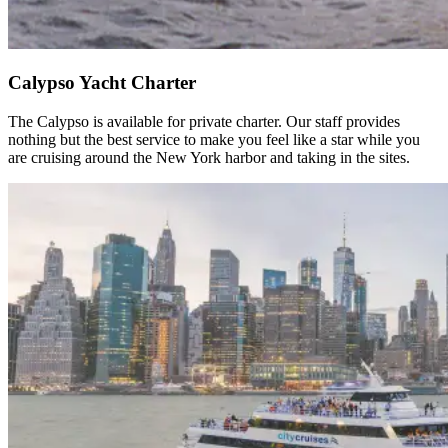
Calypso Yacht Charter​​​​‌ ‍ ​‍​‍‌‍ ‌ ​‍‌‍‍‌‌‍‌ ‌‍‍‌‌‍ ‍​‍​‍​ ‍‍​‍​‍‌ ​ ‌‍​‌‌‍ ‍‌‍‍‌‌ ‌​‌ ‍‌​‍ ‍‌‍‍‌‌‍ ​‍​‍​‍ ​​‍​‍‌‍‍​‌ ​‍‌‍‌‌‌‍‌‍​‍​‍​ ‍‍​‍​‍‌‍‍​‌ ‌​‌ ‌​‌ ​​‌ ​ ​ ‍‍​‍ ​‍ ‌‍​ ‌‍‍​‌‍‌‌‌‍ ​‌ ​ ‌‍‌‌‌‍​‌‌ ​​‌‍‍‌‌‍‌‌‌ ​‍‌ ​ ​‍ ‍‌ ​ ‌‍​‌‌‍ ‍‌‍‍‌‌ ‌​‌ ‍‌​‍ ‍‌ ​ ‌ ‌​‌ ‌‌‌‍‌​‌‍‍‌‌‍ ​‍ ‌‍‍‌‌‍ ‍‌ ‌​‌‍‌‌‌‍ ‍‌ ‌​​‍ ‌‍‌‌‌‍‌​‌‍‍‌‌ ‌​​‍ ‌‍ ‌‌‍ ‌‍‌​‌‍‌‌​ ‌‌ ​​‌ ​‍‌‍‌‌‌ ​ ‌‍‌‌‌‍ ‍‌ ‌​‌‍​‌‌ ‌​‌‍‍‌‌‍ ‌‍ ‍​ ‍ ‌‍‍‌‌‍‌​​ ‌​ ​‍​ ‌‌‌‍​ ‌‍‌‌​ ‌​‌‍​‍‌‍​‍‌‍​‌​‍ ‌​ ‌​​ ​​‌‍​‍​ ‌‍​‍ ‌​ ‌​‌‍‌‍‌‍​‌​ ‍​​‍ ‌‌‍​‌‌‍​‌‌‍‌‌​ ‍‌​‍ ‌​ ‌​​ ‌‌​ ‌ ​ ‌‌​ ‍‌​ ‌‌​ ‍‌‌‍​ ‌‍​‍​ ‌ ‌‍‌​​ ​ ​ ‍ ‌ ‌​‌ ‍‌‌ ​​‌‍‌‌​ ‌‌ ​​‌‍​‌‌‍‌ ‌‍‌‌​ ‍ ‌ ​​‌‍​‌‌ ‌​‌‍‍​​ ‌‌ ​​‌‍​‌‌‍‌ ‌‍‌‌‌​​‍‌ ‌‌‌‍‍‌‌‍ ​‌‍‌​‌‍‌‌‌ ​‍​‍‌‌​ ‌‌‌​​‍‌‌ ‌‍‍ ‌‍‌‌‌ ‍‌​‍‌‌​ ​ ‌​‌​​‍‌‌​ ​ ‌​‌​​‍‌‌​ ​‍​ ​‍​ ‍​​ ​ ‌‍​‍‌‍​‌​ ‍​​ ​ ‌‍‌​​ ‌ ​ ‍​​ ‍​​ ‍​‌‍​‍​‍‌‌​ ​‍​ ​‍​‍‌‌​ ‌‌‌​‌​​‍ ‍‌‍​ ‌‍​‌‌ ​‍‌‍ ‌ ‌‌‌ ​ ‌‍‌‌‌‍ ​‌​‍‌‌ ‌​‌‍‌‌‌‍ ‌‌ ​ ​‍‌‌​ ‌‌‌​​‍‌‌ ‌‍‍ ‌‍‌‌‌ ‍‌​‍‌‌​ ​ ‌​‌​​‍‌‌​ ​ ‌​‌​​‍‌‌​ ​‍​ ​‍‌‍‌‍​ ‌​​ ​‌​ ‌ ​ ​‌​ ​ ​ ‌​​ ‌​​ ​‌​ ​‌‌‍​ ​ ​ ​‍‌‌​ ​‍​ ​‍​‍‌‌​ ‌‌‌​‌​​‍ ‍‌‍​ ‌‍​‌‌ ​‍‌‍‌​‌‌‌​‌‍‍‌‌ ‌​‌‍ ​‌‍‌‌​ ‌‍​‍‌‍​‌‌ ​ ‌‍‌‌‌‌‌‌‌ ​‍‌‍ ​​ ‌‌‍‍​‌ ‌​‌ ‌​‌ ​​‌ ​ ​‍‌‌​ ​ ‌​​‌​‍‌‌​ ​‍‌​‌‍​‍‌‌​ ​‍‌​‌‍‌‍​ ‌‍‍​‌‍‌‌‌‍ ​‌ ​ ‌‍‌‌‌‍​‌‌ ​​‌‍‍‌‌‍‌‌‌ ​‍‌ ​ ​‍ ‍‌ ​ ‌‍​‌‌‍ ‍‌‍‍‌‌ ‌​‌ ‍‌​‍ ‍‌ ​ ‌ ‌​‌ ‌‌‌‍‌​‌‍‍‌‌‍ ​‍‌‍‌‍‍‌‌‍‌​​ ‌​ ​‍​ ‌‌‌‍​ ‌‍‌‌​ ‌​‌‍​‍‌‍​‍‌‍​‌​‍ ‌​ ‌​​ ​​‌‍​‍​ ‌‍​‍ ‌​ ‌​‌‍‌‍‌‍​‌​ ‍​​‍ ‌‌‍​‌‌‍​‌‌‍‌‌​ ‍‌​‍ ‌​ ‌​​ ‌‌​ ‌ ​ ‌‌​ ‍‌​ ‌‌​ ‍‌‌‍​ ‌‍​‍​ ‌ ‌‍‌​​ ​ ​‍‌‍‌ ‌​‌ ‍‌‌ ​​‌‍‌‌​ ‌‌ ​​‌‍​‌‌‍‌ ‌‍‌‌​‍‌‍‌ ​​‌‍​‌‌ ‌​‌‍‍​​ ‌‌ ​​‌‍​‌‌‍‌ ‌‍‌‌‌​​‍‌ ‌‌‌‍‍‌‌‍ ​‌‍‌​‌‍‌‌‌ ​‍​‍‌‌​ ‌‌‌​​‍‌‌ ‌‍‍ ‌‍‌‌‌ ‍‌​‍‌‌​ ​ ‌​‌​​‍‌‌​ ​ ‌​‌​​‍‌‌​ ​‍​ ​‍​ ‍​​ ​ ‌‍​‍‌‍​‌​ ‍​​ ​ ‌‍‌​​ ‌ ​ ‍​​ ‍​​ ‍​‌‍​‍​‍‌‌​ ​‍​ ​‍​‍‌‌​ ‌‌‌​‌​​‍ ‍‌‍​ ‌‍​‌‌ ​‍‌‍ ‌ ‌‌‌ ​ ‌‍‌‌‌‍ ​‌​‍‌‌ ‌​‌‍‌‌‌‍ ‌‌ ​ ​‍‌‌​ ‌‌‌​​‍‌‌ ‌‍‍ ‌‍‌‌‌ ‍‌​‍‌‌​ ​ ‌​‌​​‍‌‌​ ​ ‌​‌​​‍‌‌​ ​‍​ ​‍‌‍‌‍​ ‌​​ ​‌​ ‌ ​ ​‌​ ​ ​ ‌​​ ‌​​ ​‌​ ​‌‌‍​ ​ ​ ​‍‌‌​ ​‍​ ​‍​‍‌‌​ ‌‌‌​‌​​‍ ‍‌‍​ ‌‍​‌‌ ​‍‌‍‌​‌‌‌​‌‍‍‌‌ ‌​‌‍ ​‌‍‌‌​‍‌‍‌ ​​‌‍‌‌‌ ​‍‌ ​ ‌ ​​‌‍‌‌‌‍​ ‌ ‌​‌‍‍‌‌ ‌‍‌‍‌‌​ ‌‌ ​​‌ ‌‌‌‍​‍‌‍ ​‌‍‍‌‌ ​ ‌‍‍​‌‍‌‌‌‍‌​​‍​‍‌ ‌
The Calypso is available for private charter. Our staff provides
nothing but the best service to make you feel like a star while you
are cruising around the New York harbor and taking in the sites.​​​​‌ ‍ ​‍​‍‌‍ ‌ ​‍‌‍‍‌‌‍‌ ‌‍‍‌‌‍ ‍​‍​‍​ ‍‍​‍​‍‌ ​ ‌‍​‌‌‍ ‍‌‍‍‌‌ ‌​‌ ‍‌​‍ ‍‌‍‍‌‌‍ ​‍​‍​‍ ​​‍​‍‌‍‍​‌ ​‍‌‍‌‌‌‍‌‍​‍​‍​ ‍‍​‍​‍‌‍‍​‌ ‌​‌ ‌​‌ ​​‌ ​ ​ ‍‍​‍ ​‍ ‌‍​ ‌‍‍​‌‍‌‌‌‍ ​‌ ​ ‌‍‌‌‌‍​‌‌ ​​‌‍‍‌‌‍‌‌‌ ​‍‌ ​ ​‍ ‍‌ ​ ‌‍​‌‌‍ ‍‌‍‍‌‌ ‌​‌ ‍‌​‍ ‍‌ ​ ‌ ‌​‌ ‌‌‌‍‌​‌‍‍‌‌‍ ​‍ ‌‍‍‌‌‍ ‍‌ ‌​‌‍‌‌‌‍ ‍‌ ‌​​‍ ‌‍‌‌‌‍‌​‌‍‍‌‌ ‌​​‍ ‌‍ ‌‌‍ ‌‍‌​‌‍‌‌​ ‌‌ ​​‌ ​‍‌‍‌‌‌ ​ ‌‍‌‌‌‍ ‍‌ ‌​‌‍​‌‌ ‌​‌‍‍‌‌‍ ‌‍ ‍​ ‍ ‌‍‍‌‌‍‌​​ ‌​ ​‍​ ‌‌‌‍​ ‌‍‌‌​ ‌​‌‍​‍‌‍​‍‌‍​‌​‍ ‌​ ‌​​ ​​‌‍​‍​ ‌‍​‍ ‌​ ‌​‌‍‌‍‌‍​‌​ ‍​​‍ ‌‌‍​‌‌‍​‌‌‍‌‌​ ‍‌​‍ ‌​ ‌​​ ‌‌​ ‌ ​ ‌‌​ ‍‌​ ‌‌​ ‍‌‌‍​ ‌‍​‍​ ‌ ‌‍‌​​ ​ ​ ‍ ‌ ‌​‌ ‍‌‌ ​​‌‍‌‌​ ‌‌ ​​‌‍​‌‌‍‌ ‌‍‌‌​ ‍ ‌ ​​‌‍​‌‌ ‌​‌‍‍​​ ‌‌ ​​‌‍​‌‌‍‌ ‌‍‌‌‌​​‍‌ ‌‌‌‍‍‌‌‍ ​‌‍‌​‌‍‌‌‌ ​‍​‍‌‌​ ‌‌‌​​‍‌‌ ‌‍‍ ‌‍‌‌‌ ‍‌​‍‌‌​ ​ ‌​‌​​‍‌‌​ ​ ‌​‌​​‍‌‌​ ​‍​ ​‍​ ‍​​ ​ ‌‍​‍‌‍​‌​ ‍​​ ​ ‌‍‌​​ ‌ ​ ‍​​ ‍​​ ‍​‌‍​‍​‍‌‌​ ​‍​ ​‍​‍‌‌​ ‌‌‌​‌​​‍ ‍‌‍​ ‌‍​‌‌ ​‍‌‍ ‌ ‌‌‌ ​ ‌‍‌‌‌‍ ​‌​‍‌‌ ‌​‌‍‌‌‌‍ ‌‌ ​ ​‍‌‌​ ‌‌‌​​‍‌‌ ‌‍‍ ‌‍‌‌‌ ‍‌​‍‌‌​ ​ ‌​‌​​‍‌‌​ ​ ‌​‌​​‍‌‌​ ​‍​ ​‍‌‍‌‍​ ‌​​ ​‌​ ‌ ​ ​‌​ ​ ​ ‌​​ ‌​​ ​‌​ ​‌‌‍​ ​ ​ ​‍‌‌​ ​‍​ ​‍​‍‌‌​ ‌‌‌​‌​​‍ ‍‌‍​ ‌‍​‌‌ ​‍‌‍‌​‌​‌​‌‍‌‌‌ ​ ‌‍​ ‌ ​‍‌‍‍‌‌ ​​‌ ‌​‌‍‍‌‌‍ ‌‍ ‍​ ‌‍​‍‌‍​‌‌ ​ ‌‍‌‌‌‌‌‌‌ ​‍‌‍ ​​ ‌‌‍‍​‌ ‌​‌ ‌​‌ ​​‌ ​ ​‍‌‌​ ​ ‌​​‌​‍‌‌​ ​‍‌​‌‍​‍‌‌​ ​‍‌​‌‍‌‍​ ‌‍‍​‌‍‌‌‌‍ ​‌ ​ ‌‍‌‌‌‍​‌‌ ​​‌‍‍‌‌‍‌‌‌ ​‍‌ ​ ​‍ ‍‌ ​ ‌‍​‌‌‍ ‍‌‍‍‌‌ ‌​‌ ‍‌​‍ ‍‌ ​ ‌ ‌​‌ ‌‌‌‍‌​‌‍‍‌‌‍ ​‍‌‍‌‍‍‌‌‍‌​​ ‌​ ​‍​ ‌‌‌‍​ ‌‍‌‌​ ‌​‌‍​‍‌‍​‍‌‍​‌​‍ ‌​ ‌​​ ​​‌‍​‍​ ‌‍​‍ ‌​ ‌​‌‍‌‍‌‍​‌​ ‍​​‍ ‌‌‍​‌‌‍​‌‌‍‌‌​ ‍‌​‍ ‌​ ‌​​ ‌‌​ ‌ ​ ‌‌​ ‍‌​ ‌‌​ ‍‌‌‍​ ‌‍​‍​ ‌ ‌‍‌​​ ​ ​‍‌‍‌ ‌​‌ ‍‌‌ ​​‌‍‌‌​ ‌‌ ​​‌‍​‌‌‍‌ ‌‍‌‌​‍‌‍‌ ​​‌‍​‌‌ ‌​‌‍‍​​ ‌‌ ​​‌‍​‌‌‍‌ ‌‍‌‌‌​​‍‌ ‌‌‌‍‍‌‌‍ ​‌‍‌​‌‍‌‌‌ ​‍​‍‌‌​ ‌‌‌​​‍‌‌ ‌‍‍ ‌‍‌‌‌ ‍‌​‍‌‌​ ​ ‌​‌​​‍‌‌​ ​ ‌​‌​​‍‌‌​ ​‍​ ​‍​ ‍​​ ​ ‌‍​‍‌‍​‌​ ‍​​ ​ ‌‍‌​​ ‌ ​ ‍​​ ‍​​ ‍​‌‍​‍​‍‌‌​ ​‍​ ​‍​‍‌‌​ ‌‌‌​‌​​‍ ‍‌‍​ ‌‍​‌‌ ​‍‌‍ ‌ ‌‌‌ ​ ‌‍‌‌‌‍ ​‌​‍‌‌ ‌​‌‍‌‌‌‍ ‌‌ ​ ​‍‌‌​ ‌‌‌​​‍‌‌ ‌‍‍ ‌‍‌‌‌ ‍‌​‍‌‌​ ​ ‌​‌​​‍‌‌​ ​ ‌​‌​​‍‌‌​ ​‍​ ​‍‌‍‌‍​ ‌​​ ​‌​ ‌ ​ ​‌​ ​ ​ ‌​​ ‌​​ ​‌​ ​‌‌‍​ ​ ​ ​‍‌‌​ ​‍​ ​‍​‍‌‌​ ‌‌‌​‌​​‍ ‍‌‍​ ‌‍​‌‌ ​‍‌‍‌​‌​‌​‌‍‌‌‌ ​ ‌‍​ ‌ ​‍‌‍‍‌‌ ​​‌ ‌​‌‍‍‌‌‍ ‌‍ ‍​‍‌‍‌ ​​‌‍‌‌‌ ​‍‌ ​ ‌ ​​‌‍‌‌‌‍​ ‌ ‌​‌‍‍‌‌ ‌‍‌‍‌‌​ ‌‌ ​​‌ ‌‌‌‍​‍‌‍ ​‌‍‍‌‌ ​ ‌‍‍​‌‍‌‌‌‍‌​​‍​‍‌ ‌