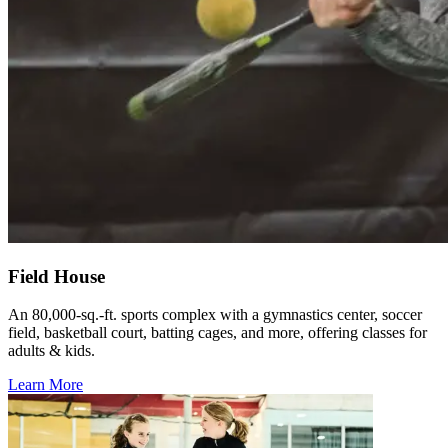
Field House​​​​‌ ‍ ​‍​‍‌‍ ‌ ​‍‌‍‍‌‌‍‌ ‌‍‍‌‌‍ ‍​‍​‍​ ‍‍​‍​‍‌ ​ ‌‍​‌‌‍ ‍‌‍‍‌‌ ‌​‌ ‍‌​‍ ‍‌‍‍‌‌‍ ​‍​‍​‍ ​​‍​‍‌‍‍​‌ ​‍‌‍‌‌‌‍‌‍​‍​‍​ ‍‍​‍​‍‌‍‍​‌ ‌​‌ ‌​‌ ​​‌ ​ ​ ‍‍​‍ ​‍ ‌‍​ ‌‍‍​‌‍‌‌‌‍ ​‌ ​ ‌‍‌‌‌‍​‌‌ ​​‌‍‍‌‌‍‌‌‌ ​‍‌ ​ ​‍ ‍‌ ​ ‌‍​‌‌‍ ‍‌‍‍‌‌ ‌​‌ ‍‌​‍ ‍‌ ​ ‌ ‌​‌ ‌‌‌‍‌​‌‍‍‌‌‍ ​‍ ‌‍‍‌‌‍ ‍‌ ‌​‌‍‌‌‌‍ ‍‌ ‌​​‍ ‌‍‌‌‌‍‌​‌‍‍‌‌ ‌​​‍ ‌‍ ‌‌‍ ‌‍‌​‌‍‌‌​ ‌‌ ​​‌ ​‍‌‍‌‌‌ ​ ‌‍‌‌‌‍ ‍‌ ‌​‌‍​‌‌ ‌​‌‍‍‌‌‍ ‌‍ ‍​ ‍ ‌‍‍‌‌‍‌​​ ‌​ ​‍​ ‌‌‌‍​ ‌‍‌‌​ ‌​‌‍​‍‌‍​‍‌‍​‌​‍ ‌​ ‌​​ ​​‌‍​‍​ ‌‍​‍ ‌​ ‌​‌‍‌‍‌‍​‌​ ‍​​‍ ‌‌‍​‌‌‍​‌‌‍‌‌​ ‍‌​‍ ‌​ ‌​​ ‌‌​ ‌ ​ ‌‌​ ‍‌​ ‌‌​ ‍‌‌‍​ ‌‍​‍​ ‌ ‌‍‌​​ ​ ​ ‍ ‌ ‌​‌ ‍‌‌ ​​‌‍‌‌​ ‌‌ ​​‌‍​‌‌‍‌ ‌‍‌‌​ ‍ ‌ ​​‌‍​‌‌ ‌​‌‍‍​​ ‌‌ ​​‌‍​‌‌‍‌ ‌‍‌‌‌​​‍‌ ‌‌‌‍‍‌‌‍ ​‌‍‌​‌‍‌‌‌ ​‍​‍‌‌​ ‌‌‌​​‍‌‌ ‌‍‍ ‌‍‌‌‌ ‍‌​‍‌‌​ ​ ‌​‌​​‍‌‌​ ​ ‌​‌​​‍‌‌​ ​‍​ ​‍​ ‍​​ ​ ‌‍​‍‌‍​‌​ ‍​​ ​ ‌‍‌​​ ‌ ​ ‍​​ ‍​​ ‍​‌‍​‍​‍‌‌​ ​‍​ ​‍​‍‌‌​ ‌‌‌​‌​​‍ ‍‌‍​ ‌‍​‌‌ ​‍‌‍ ‌ ‌‌‌ ​ ‌‍‌‌‌‍ ​‌​‍‌‌ ‌​‌‍‌‌‌‍ ‌‌ ​ ​‍‌‌​ ‌‌‌​​‍‌‌ ‌‍‍ ‌‍‌‌‌ ‍‌​‍‌‌​ ​ ‌​‌​​‍‌‌​ ​ ‌​‌​​‍‌‌​ ​‍​ ​‍​ ‌‍‌‍​‌‌‍​ ‌‍‌‍‌‍​‌​ ​‌​ ‌ ​ ‍​‌‍‌‌‌‍​‍​ ‌‌‌‍​‌​ ‌‌‌‍​‌​ ‌‌​ ‍‌‌‍‌‌‌‍‌‌​ ​ ​ ‌​‌‍‌‍​ ‌‌​ ‌ ‌‍‌‍​ ‍‌​ ‌‍​ ​‌​ ​‍​ ‌​‌‍​‌​ ​ ​ ​ ​‍‌‌​ ​‍​ ​‍​‍‌‌​ ‌‌‌​‌​​‍ ‍‌‍​ ‌‍​‌‌ ​‍‌‍‌​‌‌‌​‌‍‍‌‌ ‌​‌‍ ​‌‍‌‌​ ‌‍​‍‌‍​‌‌ ​ ‌‍‌‌‌‌‌‌‌ ​‍‌‍ ​​ ‌‌‍‍​‌ ‌​‌ ‌​‌ ​​‌ ​ ​‍‌‌​ ​ ‌​​‌​‍‌‌​ ​‍‌​‌‍​‍‌‌​ ​‍‌​‌‍‌‍​ ‌‍‍​‌‍‌‌‌‍ ​‌ ​ ‌‍‌‌‌‍​‌‌ ​​‌‍‍‌‌‍‌‌‌ ​‍‌ ​ ​‍ ‍‌ ​ ‌‍​‌‌‍ ‍‌‍‍‌‌ ‌​‌ ‍‌​‍ ‍‌ ​ ‌ ‌​‌ ‌‌‌‍‌​‌‍‍‌‌‍ ​‍‌‍‌‍‍‌‌‍‌​​ ‌​ ​‍​ ‌‌‌‍​ ‌‍‌‌​ ‌​‌‍​‍‌‍​‍‌‍​‌​‍ ‌​ ‌​​ ​​‌‍​‍​ ‌‍​‍ ‌​ ‌​‌‍‌‍‌‍​‌​ ‍​​‍ ‌‌‍​‌‌‍​‌‌‍‌‌​ ‍‌​‍ ‌​ ‌​​ ‌‌​ ‌ ​ ‌‌​ ‍‌​ ‌‌​ ‍‌‌‍​ ‌‍​‍​ ‌ ‌‍‌​​ ​ ​‍‌‍‌ ‌​‌ ‍‌‌ ​​‌‍‌‌​ ‌‌ ​​‌‍​‌‌‍‌ ‌‍‌‌​‍‌‍‌ ​​‌‍​‌‌ ‌​‌‍‍​​ ‌‌ ​​‌‍​‌‌‍‌ ‌‍‌‌‌​​‍‌ ‌‌‌‍‍‌‌‍ ​‌‍‌​‌‍‌‌‌ ​‍​‍‌‌​ ‌‌‌​​‍‌‌ ‌‍‍ ‌‍‌‌‌ ‍‌​‍‌‌​ ​ ‌​‌​​‍‌‌​ ​ ‌​‌​​‍‌‌​ ​‍​ ​‍​ ‍​​ ​ ‌‍​‍‌‍​‌​ ‍​​ ​ ‌‍‌​​ ‌ ​ ‍​​ ‍​​ ‍​‌‍​‍​‍‌‌​ ​‍​ ​‍​‍‌‌​ ‌‌‌​‌​​‍ ‍‌‍​ ‌‍​‌‌ ​‍‌‍ ‌ ‌‌‌ ​ ‌‍‌‌‌‍ ​‌​‍‌‌ ‌​‌‍‌‌‌‍ ‌‌ ​ ​‍‌‌​ ‌‌‌​​‍‌‌ ‌‍‍ ‌‍‌‌‌ ‍‌​‍‌‌​ ​ ‌​‌​​‍‌‌​ ​ ‌​‌​​‍‌‌​ ​‍​ ​‍​ ‌‍‌‍​‌‌‍​ ‌‍‌‍‌‍​‌​ ​‌​ ‌ ​ ‍​‌‍‌‌‌‍​‍​ ‌‌‌‍​‌​ ‌‌‌‍​‌​ ‌‌​ ‍‌‌‍‌‌‌‍‌‌​ ​ ​ ‌​‌‍‌‍​ ‌‌​ ‌ ‌‍‌‍​ ‍‌​ ‌‍​ ​‌​ ​‍​ ‌​‌‍​‌​ ​ ​ ​ ​‍‌‌​ ​‍​ ​‍​‍‌‌​ ‌‌‌​‌​​‍ ‍‌‍​ ‌‍​‌‌ ​‍‌‍‌​‌‌‌​‌‍‍‌‌ ‌​‌‍ ​‌‍‌‌​‍‌‍‌ ​​‌‍‌‌‌ ​‍‌ ​ ‌ ​​‌‍‌‌‌‍​ ‌ ‌​‌‍‍‌‌ ‌‍‌‍‌‌​ ‌‌ ​​‌ ‌‌‌‍​‍‌‍ ​‌‍‍‌‌ ​ ‌‍‍​‌‍‌‌‌‍‌​​‍​‍‌ ‌
An 80,000-sq.-ft. sports complex with a gymnastics center, soccer
field, basketball court, batting cages, and more, offering classes for
adults & kids.​​​​‌ ‍ ​‍​‍‌‍ ‌ ​‍‌‍‍‌‌‍‌ ‌‍‍‌‌‍ ‍​‍​‍​ ‍‍​‍​‍‌ ​ ‌‍​‌‌‍ ‍‌‍‍‌‌ ‌​‌ ‍‌​‍ ‍‌‍‍‌‌‍ ​‍​‍​‍ ​​‍​‍‌‍‍​‌ ​‍‌‍‌‌‌‍‌‍​‍​‍​ ‍‍​‍​‍‌‍‍​‌ ‌​‌ ‌​‌ ​​‌ ​ ​ ‍‍​‍ ​‍ ‌‍​ ‌‍‍​‌‍‌‌‌‍ ​‌ ​ ‌‍‌‌‌‍​‌‌ ​​‌‍‍‌‌‍‌‌‌ ​‍‌ ​ ​‍ ‍‌ ​ ‌‍​‌‌‍ ‍‌‍‍‌‌ ‌​‌ ‍‌​‍ ‍‌ ​ ‌ ‌​‌ ‌‌‌‍‌​‌‍‍‌‌‍ ​‍ ‌‍‍‌‌‍ ‍‌ ‌​‌‍‌‌‌‍ ‍‌ ‌​​‍ ‌‍‌‌‌‍‌​‌‍‍‌‌ ‌​​‍ ‌‍ ‌‌‍ ‌‍‌​‌‍‌‌​ ‌‌ ​​‌ ​‍‌‍‌‌‌ ​ ‌‍‌‌‌‍ ‍‌ ‌​‌‍​‌‌ ‌​‌‍‍‌‌‍ ‌‍ ‍​ ‍ ‌‍‍‌‌‍‌​​ ‌​ ​‍​ ‌‌‌‍​ ‌‍‌‌​ ‌​‌‍​‍‌‍​‍‌‍​‌​‍ ‌​ ‌​​ ​​‌‍​‍​ ‌‍​‍ ‌​ ‌​‌‍‌‍‌‍​‌​ ‍​​‍ ‌‌‍​‌‌‍​‌‌‍‌‌​ ‍‌​‍ ‌​ ‌​​ ‌‌​ ‌ ​ ‌‌​ ‍‌​ ‌‌​ ‍‌‌‍​ ‌‍​‍​ ‌ ‌‍‌​​ ​ ​ ‍ ‌ ‌​‌ ‍‌‌ ​​‌‍‌‌​ ‌‌ ​​‌‍​‌‌‍‌ ‌‍‌‌​ ‍ ‌ ​​‌‍​‌‌ ‌​‌‍‍​​ ‌‌ ​​‌‍​‌‌‍‌ ‌‍‌‌‌​​‍‌ ‌‌‌‍‍‌‌‍ ​‌‍‌​‌‍‌‌‌ ​‍​‍‌‌​ ‌‌‌​​‍‌‌ ‌‍‍ ‌‍‌‌‌ ‍‌​‍‌‌​ ​ ‌​‌​​‍‌‌​ ​ ‌​‌​​‍‌‌​ ​‍​ ​‍​ ‍​​ ​ ‌‍​‍‌‍​‌​ ‍​​ ​ ‌‍‌​​ ‌ ​ ‍​​ ‍​​ ‍​‌‍​‍​‍‌‌​ ​‍​ ​‍​‍‌‌​ ‌‌‌​‌​​‍ ‍‌‍​ ‌‍​‌‌ ​‍‌‍ ‌ ‌‌‌ ​ ‌‍‌‌‌‍ ​‌​‍‌‌ ‌​‌‍‌‌‌‍ ‌‌ ​ ​‍‌‌​ ‌‌‌​​‍‌‌ ‌‍‍ ‌‍‌‌‌ ‍‌​‍‌‌​ ​ ‌​‌​​‍‌‌​ ​ ‌​‌​​‍‌‌​ ​‍​ ​‍​ ‌‍‌‍​‌‌‍​ ‌‍‌‍‌‍​‌​ ​‌​ ‌ ​ ‍​‌‍‌‌‌‍​‍​ ‌‌‌‍​‌​ ‌‌‌‍​‌​ ‌‌​ ‍‌‌‍‌‌‌‍‌‌​ ​ ​ ‌​‌‍‌‍​ ‌‌​ ‌ ‌‍‌‍​ ‍‌​ ‌‍​ ​‌​ ​‍​ ‌​‌‍​‌​ ​ ​ ​ ​‍‌‌​ ​‍​ ​‍​‍‌‌​ ‌‌‌​‌​​‍ ‍‌‍​ ‌‍​‌‌ ​‍‌‍‌​‌​‌​‌‍‌‌‌ ​ ‌‍​ ‌ ​‍‌‍‍‌‌ ​​‌ ‌​‌‍‍‌‌‍ ‌‍ ‍​ ‌‍​‍‌‍​‌‌ ​ ‌‍‌‌‌‌‌‌‌ ​‍‌‍ ​​ ‌‌‍‍​‌ ‌​‌ ‌​‌ ​​‌ ​ ​‍‌‌​ ​ ‌​​‌​‍‌‌​ ​‍‌​‌‍​‍‌‌​ ​‍‌​‌‍‌‍​ ‌‍‍​‌‍‌‌‌‍ ​‌ ​ ‌‍‌‌‌‍​‌‌ ​​‌‍‍‌‌‍‌‌‌ ​‍‌ ​ ​‍ ‍‌ ​ ‌‍​‌‌‍ ‍‌‍‍‌‌ ‌​‌ ‍‌​‍ ‍‌ ​ ‌ ‌​‌ ‌‌‌‍‌​‌‍‍‌‌‍ ​‍‌‍‌‍‍‌‌‍‌​​ ‌​ ​‍​ ‌‌‌‍​ ‌‍‌‌​ ‌​‌‍​‍‌‍​‍‌‍​‌​‍ ‌​ ‌​​ ​​‌‍​‍​ ‌‍​‍ ‌​ ‌​‌‍‌‍‌‍​‌​ ‍​​‍ ‌‌‍​‌‌‍​‌‌‍‌‌​ ‍‌​‍ ‌​ ‌​​ ‌‌​ ‌ ​ ‌‌​ ‍‌​ ‌‌​ ‍‌‌‍​ ‌‍​‍​ ‌ ‌‍‌​​ ​ ​‍‌‍‌ ‌​‌ ‍‌‌ ​​‌‍‌‌​ ‌‌ ​​‌‍​‌‌‍‌ ‌‍‌‌​‍‌‍‌ ​​‌‍​‌‌ ‌​‌‍‍​​ ‌‌ ​​‌‍​‌‌‍‌ ‌‍‌‌‌​​‍‌ ‌‌‌‍‍‌‌‍ ​‌‍‌​‌‍‌‌‌ ​‍​‍‌‌​ ‌‌‌​​‍‌‌ ‌‍‍ ‌‍‌‌‌ ‍‌​‍‌‌​ ​ ‌​‌​​‍‌‌​ ​ ‌​‌​​‍‌‌​ ​‍​ ​‍​ ‍​​ ​ ‌‍​‍‌‍​‌​ ‍​​ ​ ‌‍‌​​ ‌ ​ ‍​​ ‍​​ ‍​‌‍​‍​‍‌‌​ ​‍​ ​‍​‍‌‌​ ‌‌‌​‌​​‍ ‍‌‍​ ‌‍​‌‌ ​‍‌‍ ‌ ‌‌‌ ​ ‌‍‌‌‌‍ ​‌​‍‌‌ ‌​‌‍‌‌‌‍ ‌‌ ​ ​‍‌‌​ ‌‌‌​​‍‌‌ ‌‍‍ ‌‍‌‌‌ ‍‌​‍‌‌​ ​ ‌​‌​​‍‌‌​ ​ ‌​‌​​‍‌‌​ ​‍​ ​‍​ ‌‍‌‍​‌‌‍​ ‌‍‌‍‌‍​‌​ ​‌​ ‌ ​ ‍​‌‍‌‌‌‍​‍​ ‌‌‌‍​‌​ ‌‌‌‍​‌​ ‌‌​ ‍‌‌‍‌‌‌‍‌‌​ ​ ​ ‌​‌‍‌‍​ ‌‌​ ‌ ‌‍‌‍​ ‍‌​ ‌‍​ ​‌​ ​‍​ ‌​‌‍​‌​ ​ ​ ​ ​‍‌‌​ ​‍​ ​‍​‍‌‌​ ‌‌‌​‌​​‍ ‍‌‍​ ‌‍​‌‌ ​‍‌‍‌​‌​‌​‌‍‌‌‌ ​ ‌‍​ ‌ ​‍‌‍‍‌‌ ​​‌ ‌​‌‍‍‌‌‍ ‌‍ ‍​‍‌‍‌ ​​‌‍‌‌‌ ​‍‌ ​ ‌ ​​‌‍‌‌‌‍​ ‌ ‌​‌‍‍‌‌ ‌‍‌‍‌‌​ ‌‌ ​​‌ ‌‌‌‍​‍‌‍ ​‌‍‍‌‌ ​ ‌‍‍​‌‍‌‌‌‍‌​​‍​‍‌ ‌
Learn More​​​​‌ ‍ ​‍​‍‌‍ ‌ ​‍‌‍‍‌‌‍‌ ‌‍‍‌‌‍ ‍​‍​‍​ ‍‍​‍​‍‌ ​ ‌‍​‌‌‍ ‍‌‍‍‌‌ ‌​‌ ‍‌​‍ ‍‌‍‍‌‌‍ ​‍​‍​‍ ​​‍​‍‌‍‍​‌ ​‍‌‍‌‌‌‍‌‍​‍​‍​ ‍‍​‍​‍‌‍‍​‌ ‌​‌ ‌​‌ ​​‌ ​ ​ ‍‍​‍ ​‍ ‌‍​ ‌‍‍​‌‍‌‌‌‍ ​‌ ​ ‌‍‌‌‌‍​‌‌ ​​‌‍‍‌‌‍‌‌‌ ​‍‌ ​ ​‍ ‍‌ ​ ‌‍​‌‌‍ ‍‌‍‍‌‌ ‌​‌ ‍‌​‍ ‍‌ ​ ‌ ‌​‌ ‌‌‌‍‌​‌‍‍‌‌‍ ​‍ ‌‍‍‌‌‍ ‍‌ ‌​‌‍‌‌‌‍ ‍‌ ‌​​‍ ‌‍‌‌‌‍‌​‌‍‍‌‌ ‌​​‍ ‌‍ ‌‌‍ ‌‍‌​‌‍‌‌​ ‌‌ ​​‌ ​‍‌‍‌‌‌ ​ ‌‍‌‌‌‍ ‍‌ ‌​‌‍​‌‌ ‌​‌‍‍‌‌‍ ‌‍ ‍​ ‍ ‌‍‍‌‌‍‌​​ ‌​ ​‍​ ‌‌‌‍​ ‌‍‌‌​ ‌​‌‍​‍‌‍​‍‌‍​‌​‍ ‌​ ‌​​ ​​‌‍​‍​ ‌‍​‍ ‌​ ‌​‌‍‌‍‌‍​‌​ ‍​​‍ ‌‌‍​‌‌‍​‌‌‍‌‌​ ‍‌​‍ ‌​ ‌​​ ‌‌​ ‌ ​ ‌‌​ ‍‌​ ‌‌​ ‍‌‌‍​ ‌‍​‍​ ‌ ‌‍‌​​ ​ ​ ‍ ‌ ‌​‌ ‍‌‌ ​​‌‍‌‌​ ‌‌ ​​‌‍​‌‌‍‌ ‌‍‌‌​ ‍ ‌ ​​‌‍​‌‌ ‌​‌‍‍​​ ‌‌ ​​‌‍​‌‌‍‌ ‌‍‌‌‌​​‍‌ ‌‌‌‍‍‌‌‍ ​‌‍‌​‌‍‌‌‌ ​‍​‍‌‌​ ‌‌‌​​‍‌‌ ‌‍‍ ‌‍‌‌‌ ‍‌​‍‌‌​ ​ ‌​‌​​‍‌‌​ ​ ‌​‌​​‍‌‌​ ​‍​ ​‍​ ‍​​ ​ ‌‍​‍‌‍​‌​ ‍​​ ​ ‌‍‌​​ ‌ ​ ‍​​ ‍​​ ‍​‌‍​‍​‍‌‌​ ​‍​ ​‍​‍‌‌​ ‌‌‌​‌​​‍ ‍‌‍​ ‌‍​‌‌ ​‍‌‍ ‌ ‌‌‌ ​ ‌‍‌‌‌‍ ​‌​‍‌‌ ‌​‌‍‌‌‌‍ ‌‌ ​ ​‍‌‌​ ‌‌‌​​‍‌‌ ‌‍‍ ‌‍‌‌‌ ‍‌​‍‌‌​ ​ ‌​‌​​‍‌‌​ ​ ‌​‌​​‍‌‌​ ​‍​ ​‍​ ‌‍‌‍​‌‌‍​ ‌‍‌‍‌‍​‌​ ​‌​ ‌ ​ ‍​‌‍‌‌‌‍​‍​ ‌‌‌‍​‌​ ‌‌‌‍​‌​ ‌‌​ ‍‌‌‍‌‌‌‍‌‌​ ​ ​ ‌​‌‍‌‍​ ‌‌​ ‌ ‌‍‌‍​ ‍‌​ ‌‍​ ​‌​ ​‍​ ‌​‌‍​‌​ ​ ​ ​ ​‍‌‌​ ​‍​ ​‍​‍‌‌​ ‌‌‌​‌​​‍ ‍‌‍​‍‌ ‌‌‌ ‌​‌ ‌​‌‍ ‌‍ ‍‌ ​ ​‍‌‌​ ‌‌‌​​‍‌‌ ‌‍‍ ‌‍‌‌‌ ‍‌​‍‌‌​ ​ ‌​‌​​‍‌‌​ ​ ‌​‌​​‍‌‌​ ​‍​ ​‍‌‍​‍‌‍‌‍​ ‍​‌‍​ ​ ​ ​ ‌​‌‍​‌​ ​ ‌‍​‍​ ​‌​ ‌ ​ ‌‍​‍‌‌​ ​‍​ ​‍​‍‌‌​ ‌‌‌​‌​​‍ ‍‌ ‌​‌‍‌‌‌ ‍​‌ ‌​​ ‌‍​‍‌‍​‌‌ ​ ‌‍‌‌‌‌‌‌‌ ​‍‌‍ ​​ ‌‌‍‍​‌ ‌​‌ ‌​‌ ​​‌ ​ ​‍‌‌​ ​ ‌​​‌​‍‌‌​ ​‍‌​‌‍​‍‌‌​ ​‍‌​‌‍‌‍​ ‌‍‍​‌‍‌‌‌‍ ​‌ ​ ‌‍‌‌‌‍​‌‌ ​​‌‍‍‌‌‍‌‌‌ ​‍‌ ​ ​‍ ‍‌ ​ ‌‍​‌‌‍ ‍‌‍‍‌‌ ‌​‌ ‍‌​‍ ‍‌ ​ ‌ ‌​‌ ‌‌‌‍‌​‌‍‍‌‌‍ ​‍‌‍‌‍‍‌‌‍‌​​ ‌​ ​‍​ ‌‌‌‍​ ‌‍‌‌​ ‌​‌‍​‍‌‍​‍‌‍​‌​‍ ‌​ ‌​​ ​​‌‍​‍​ ‌‍​‍ ‌​ ‌​‌‍‌‍‌‍​‌​ ‍​​‍ ‌‌‍​‌‌‍​‌‌‍‌‌​ ‍‌​‍ ‌​ ‌​​ ‌‌​ ‌ ​ ‌‌​ ‍‌​ ‌‌​ ‍‌‌‍​ ‌‍​‍​ ‌ ‌‍‌​​ ​ ​‍‌‍‌ ‌​‌ ‍‌‌ ​​‌‍‌‌​ ‌‌ ​​‌‍​‌‌‍‌ ‌‍‌‌​‍‌‍‌ ​​‌‍​‌‌ ‌​‌‍‍​​ ‌‌ ​​‌‍​‌‌‍‌ ‌‍‌‌‌​​‍‌ ‌‌‌‍‍‌‌‍ ​‌‍‌​‌‍‌‌‌ ​‍​‍‌‌​ ‌‌‌​​‍‌‌ ‌‍‍ ‌‍‌‌‌ ‍‌​‍‌‌​ ​ ‌​‌​​‍‌‌​ ​ ‌​‌​​‍‌‌​ ​‍​ ​‍​ ‍​​ ​ ‌‍​‍‌‍​‌​ ‍​​ ​ ‌‍‌​​ ‌ ​ ‍​​ ‍​​ ‍​‌‍​‍​‍‌‌​ ​‍​ ​‍​‍‌‌​ ‌‌‌​‌​​‍ ‍‌‍​ ‌‍​‌‌ ​‍‌‍ ‌ ‌‌‌ ​ ‌‍‌‌‌‍ ​‌​‍‌‌ ‌​‌‍‌‌‌‍ ‌‌ ​ ​‍‌‌​ ‌‌‌​​‍‌‌ ‌‍‍ ‌‍‌‌‌ ‍‌​‍‌‌​ ​ ‌​‌​​‍‌‌​ ​ ‌​‌​​‍‌‌​ ​‍​ ​‍​ ‌‍‌‍​‌‌‍​ ‌‍‌‍‌‍​‌​ ​‌​ ‌ ​ ‍​‌‍‌‌‌‍​‍​ ‌‌‌‍​‌​ ‌‌‌‍​‌​ ‌‌​ ‍‌‌‍‌‌‌‍‌‌​ ​ ​ ‌​‌‍‌‍​ ‌‌​ ‌ ‌‍‌‍​ ‍‌​ ‌‍​ ​‌​ ​‍​ ‌​‌‍​‌​ ​ ​ ​ ​‍‌‌​ ​‍​ ​‍​‍‌‌​ ‌‌‌​‌​​‍ ‍‌‍​‍‌ ‌‌‌ ‌​‌ ‌​‌‍ ‌‍ ‍‌ ​ ​‍‌‌​ ‌‌‌​​‍‌‌ ‌‍‍ ‌‍‌‌‌ ‍‌​‍‌‌​ ​ ‌​‌​​‍‌‌​ ​ ‌​‌​​‍‌‌​ ​‍​ ​‍‌‍​‍‌‍‌‍​ ‍​‌‍​ ​ ​ ​ ‌​‌‍​‌​ ​ ‌‍​‍​ ​‌​ ‌ ​ ‌‍​‍‌‌​ ​‍​ ​‍​‍‌‌​ ‌‌‌​‌​​‍ ‍‌ ‌​‌‍‌‌‌ ‍​‌ ‌​​‍‌‍‌ ​​‌‍‌‌‌ ​‍‌ ​ ‌ ​​‌‍‌‌‌‍​ ‌ ‌​‌‍‍‌‌ ‌‍‌‍‌‌​ ‌‌ ​​‌ ‌‌‌‍​‍‌‍ ​‌‍‍‌‌ ​ ‌‍‍​‌‍‌‌‌‍‌​​‍​‍‌ ‌