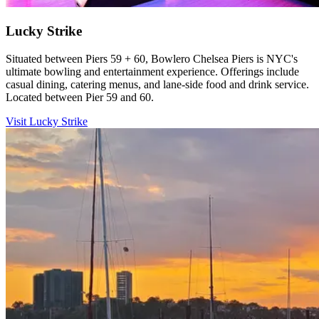
Lucky Strike​​​​‌ ‍ ​‍​‍‌‍ ‌ ​‍‌‍‍‌‌‍‌ ‌‍‍‌‌‍ ‍​‍​‍​ ‍‍​‍​‍‌ ​ ‌‍​‌‌‍ ‍‌‍‍‌‌ ‌​‌ ‍‌​‍ ‍‌‍‍‌‌‍ ​‍​‍​‍ ​​‍​‍‌‍‍​‌ ​‍‌‍‌‌‌‍‌‍​‍​‍​ ‍‍​‍​‍‌‍‍​‌ ‌​‌ ‌​‌ ​​‌ ​ ​ ‍‍​‍ ​‍ ‌‍​ ‌‍‍​‌‍‌‌‌‍ ​‌ ​ ‌‍‌‌‌‍​‌‌ ​​‌‍‍‌‌‍‌‌‌ ​‍‌ ​ ​‍ ‍‌ ​ ‌‍​‌‌‍ ‍‌‍‍‌‌ ‌​‌ ‍‌​‍ ‍‌ ​ ‌ ‌​‌ ‌‌‌‍‌​‌‍‍‌‌‍ ​‍ ‌‍‍‌‌‍ ‍‌ ‌​‌‍‌‌‌‍ ‍‌ ‌​​‍ ‌‍‌‌‌‍‌​‌‍‍‌‌ ‌​​‍ ‌‍ ‌‌‍ ‌‍‌​‌‍‌‌​ ‌‌ ​​‌ ​‍‌‍‌‌‌ ​ ‌‍‌‌‌‍ ‍‌ ‌​‌‍​‌‌ ‌​‌‍‍‌‌‍ ‌‍ ‍​ ‍ ‌‍‍‌‌‍‌​​ ‌​ ​‍​ ‌‌‌‍​ ‌‍‌‌​ ‌​‌‍​‍‌‍​‍‌‍​‌​‍ ‌​ ‌​​ ​​‌‍​‍​ ‌‍​‍ ‌​ ‌​‌‍‌‍‌‍​‌​ ‍​​‍ ‌‌‍​‌‌‍​‌‌‍‌‌​ ‍‌​‍ ‌​ ‌​​ ‌‌​ ‌ ​ ‌‌​ ‍‌​ ‌‌​ ‍‌‌‍​ ‌‍​‍​ ‌ ‌‍‌​​ ​ ​ ‍ ‌ ‌​‌ ‍‌‌ ​​‌‍‌‌​ ‌‌ ​​‌‍​‌‌‍‌ ‌‍‌‌​ ‍ ‌ ​​‌‍​‌‌ ‌​‌‍‍​​ ‌‌ ​​‌‍​‌‌‍‌ ‌‍‌‌‌​​‍‌ ‌‌‌‍‍‌‌‍ ​‌‍‌​‌‍‌‌‌ ​‍​‍‌‌​ ‌‌‌​​‍‌‌ ‌‍‍ ‌‍‌‌‌ ‍‌​‍‌‌​ ​ ‌​‌​​‍‌‌​ ​ ‌​‌​​‍‌‌​ ​‍​ ​‍​ ‍​​ ​ ‌‍​‍‌‍​‌​ ‍​​ ​ ‌‍‌​​ ‌ ​ ‍​​ ‍​​ ‍​‌‍​‍​‍‌‌​ ​‍​ ​‍​‍‌‌​ ‌‌‌​‌​​‍ ‍‌‍​ ‌‍​‌‌ ​‍‌‍ ‌ ‌‌‌ ​ ‌‍‌‌‌‍ ​‌​‍‌‌ ‌​‌‍‌‌‌‍ ‌‌ ​ ​‍‌‌​ ‌‌‌​​‍‌‌ ‌‍‍ ‌‍‌‌‌ ‍‌​‍‌‌​ ​ ‌​‌​​‍‌‌​ ​ ‌​‌​​‍‌‌​ ​‍​ ​‍​ ‌​​ ‌​‌‍‌​‌‍‌​​ ‌‌‌‍‌‍​ ​‌​ ​‍​ ‌‍​ ​‌‌‍​‍‌‍‌‌​ ‌ ‌‍‌‌​ ‌ ​ ‌ ‌‍‌‌​ ​‌​ ​‌​ ​‍​ ‌‌​ ‍​‌‍​‌‌‍‌‍‌‍​‍​ ‌ ​ ‌‍‌‍‌​​ ‍​​ ​‌​ ‍​​ ‍‌​‍‌‌​ ​‍​ ​‍​‍‌‌​ ‌‌‌​‌​​‍ ‍‌‍​ ‌‍​‌‌ ​‍‌‍‌​‌‌‌​‌‍‍‌‌ ‌​‌‍ ​‌‍‌‌​ ‌‍​‍‌‍​‌‌ ​ ‌‍‌‌‌‌‌‌‌ ​‍‌‍ ​​ ‌‌‍‍​‌ ‌​‌ ‌​‌ ​​‌ ​ ​‍‌‌​ ​ ‌​​‌​‍‌‌​ ​‍‌​‌‍​‍‌‌​ ​‍‌​‌‍‌‍​ ‌‍‍​‌‍‌‌‌‍ ​‌ ​ ‌‍‌‌‌‍​‌‌ ​​‌‍‍‌‌‍‌‌‌ ​‍‌ ​ ​‍ ‍‌ ​ ‌‍​‌‌‍ ‍‌‍‍‌‌ ‌​‌ ‍‌​‍ ‍‌ ​ ‌ ‌​‌ ‌‌‌‍‌​‌‍‍‌‌‍ ​‍‌‍‌‍‍‌‌‍‌​​ ‌​ ​‍​ ‌‌‌‍​ ‌‍‌‌​ ‌​‌‍​‍‌‍​‍‌‍​‌​‍ ‌​ ‌​​ ​​‌‍​‍​ ‌‍​‍ ‌​ ‌​‌‍‌‍‌‍​‌​ ‍​​‍ ‌‌‍​‌‌‍​‌‌‍‌‌​ ‍‌​‍ ‌​ ‌​​ ‌‌​ ‌ ​ ‌‌​ ‍‌​ ‌‌​ ‍‌‌‍​ ‌‍​‍​ ‌ ‌‍‌​​ ​ ​‍‌‍‌ ‌​‌ ‍‌‌ ​​‌‍‌‌​ ‌‌ ​​‌‍​‌‌‍‌ ‌‍‌‌​‍‌‍‌ ​​‌‍​‌‌ ‌​‌‍‍​​ ‌‌ ​​‌‍​‌‌‍‌ ‌‍‌‌‌​​‍‌ ‌‌‌‍‍‌‌‍ ​‌‍‌​‌‍‌‌‌ ​‍​‍‌‌​ ‌‌‌​​‍‌‌ ‌‍‍ ‌‍‌‌‌ ‍‌​‍‌‌​ ​ ‌​‌​​‍‌‌​ ​ ‌​‌​​‍‌‌​ ​‍​ ​‍​ ‍​​ ​ ‌‍​‍‌‍​‌​ ‍​​ ​ ‌‍‌​​ ‌ ​ ‍​​ ‍​​ ‍​‌‍​‍​‍‌‌​ ​‍​ ​‍​‍‌‌​ ‌‌‌​‌​​‍ ‍‌‍​ ‌‍​‌‌ ​‍‌‍ ‌ ‌‌‌ ​ ‌‍‌‌‌‍ ​‌​‍‌‌ ‌​‌‍‌‌‌‍ ‌‌ ​ ​‍‌‌​ ‌‌‌​​‍‌‌ ‌‍‍ ‌‍‌‌‌ ‍‌​‍‌‌​ ​ ‌​‌​​‍‌‌​ ​ ‌​‌​​‍‌‌​ ​‍​ ​‍​ ‌​​ ‌​‌‍‌​‌‍‌​​ ‌‌‌‍‌‍​ ​‌​ ​‍​ ‌‍​ ​‌‌‍​‍‌‍‌‌​ ‌ ‌‍‌‌​ ‌ ​ ‌ ‌‍‌‌​ ​‌​ ​‌​ ​‍​ ‌‌​ ‍​‌‍​‌‌‍‌‍‌‍​‍​ ‌ ​ ‌‍‌‍‌​​ ‍​​ ​‌​ ‍​​ ‍‌​‍‌‌​ ​‍​ ​‍​‍‌‌​ ‌‌‌​‌​​‍ ‍‌‍​ ‌‍​‌‌ ​‍‌‍‌​‌‌‌​‌‍‍‌‌ ‌​‌‍ ​‌‍‌‌​‍‌‍‌ ​​‌‍‌‌‌ ​‍‌ ​ ‌ ​​‌‍‌‌‌‍​ ‌ ‌​‌‍‍‌‌ ‌‍‌‍‌‌​ ‌‌ ​​‌ ‌‌‌‍​‍‌‍ ​‌‍‍‌‌ ​ ‌‍‍​‌‍‌‌‌‍‌​​‍​‍‌ ‌
Situated between Piers 59 + 60, Bowlero Chelsea Piers is NYC's
ultimate bowling and entertainment experience. Offerings include
casual dining, catering menus, and lane-side food and drink service.
Located between Pier 59 and 60.​​​​‌ ‍ ​‍​‍‌‍ ‌ ​‍‌‍‍‌‌‍‌ ‌‍‍‌‌‍ ‍​‍​‍​ ‍‍​‍​‍‌ ​ ‌‍​‌‌‍ ‍‌‍‍‌‌ ‌​‌ ‍‌​‍ ‍‌‍‍‌‌‍ ​‍​‍​‍ ​​‍​‍‌‍‍​‌ ​‍‌‍‌‌‌‍‌‍​‍​‍​ ‍‍​‍​‍‌‍‍​‌ ‌​‌ ‌​‌ ​​‌ ​ ​ ‍‍​‍ ​‍ ‌‍​ ‌‍‍​‌‍‌‌‌‍ ​‌ ​ ‌‍‌‌‌‍​‌‌ ​​‌‍‍‌‌‍‌‌‌ ​‍‌ ​ ​‍ ‍‌ ​ ‌‍​‌‌‍ ‍‌‍‍‌‌ ‌​‌ ‍‌​‍ ‍‌ ​ ‌ ‌​‌ ‌‌‌‍‌​‌‍‍‌‌‍ ​‍ ‌‍‍‌‌‍ ‍‌ ‌​‌‍‌‌‌‍ ‍‌ ‌​​‍ ‌‍‌‌‌‍‌​‌‍‍‌‌ ‌​​‍ ‌‍ ‌‌‍ ‌‍‌​‌‍‌‌​ ‌‌ ​​‌ ​‍‌‍‌‌‌ ​ ‌‍‌‌‌‍ ‍‌ ‌​‌‍​‌‌ ‌​‌‍‍‌‌‍ ‌‍ ‍​ ‍ ‌‍‍‌‌‍‌​​ ‌​ ​‍​ ‌‌‌‍​ ‌‍‌‌​ ‌​‌‍​‍‌‍​‍‌‍​‌​‍ ‌​ ‌​​ ​​‌‍​‍​ ‌‍​‍ ‌​ ‌​‌‍‌‍‌‍​‌​ ‍​​‍ ‌‌‍​‌‌‍​‌‌‍‌‌​ ‍‌​‍ ‌​ ‌​​ ‌‌​ ‌ ​ ‌‌​ ‍‌​ ‌‌​ ‍‌‌‍​ ‌‍​‍​ ‌ ‌‍‌​​ ​ ​ ‍ ‌ ‌​‌ ‍‌‌ ​​‌‍‌‌​ ‌‌ ​​‌‍​‌‌‍‌ ‌‍‌‌​ ‍ ‌ ​​‌‍​‌‌ ‌​‌‍‍​​ ‌‌ ​​‌‍​‌‌‍‌ ‌‍‌‌‌​​‍‌ ‌‌‌‍‍‌‌‍ ​‌‍‌​‌‍‌‌‌ ​‍​‍‌‌​ ‌‌‌​​‍‌‌ ‌‍‍ ‌‍‌‌‌ ‍‌​‍‌‌​ ​ ‌​‌​​‍‌‌​ ​ ‌​‌​​‍‌‌​ ​‍​ ​‍​ ‍​​ ​ ‌‍​‍‌‍​‌​ ‍​​ ​ ‌‍‌​​ ‌ ​ ‍​​ ‍​​ ‍​‌‍​‍​‍‌‌​ ​‍​ ​‍​‍‌‌​ ‌‌‌​‌​​‍ ‍‌‍​ ‌‍​‌‌ ​‍‌‍ ‌ ‌‌‌ ​ ‌‍‌‌‌‍ ​‌​‍‌‌ ‌​‌‍‌‌‌‍ ‌‌ ​ ​‍‌‌​ ‌‌‌​​‍‌‌ ‌‍‍ ‌‍‌‌‌ ‍‌​‍‌‌​ ​ ‌​‌​​‍‌‌​ ​ ‌​‌​​‍‌‌​ ​‍​ ​‍​ ‌​​ ‌​‌‍‌​‌‍‌​​ ‌‌‌‍‌‍​ ​‌​ ​‍​ ‌‍​ ​‌‌‍​‍‌‍‌‌​ ‌ ‌‍‌‌​ ‌ ​ ‌ ‌‍‌‌​ ​‌​ ​‌​ ​‍​ ‌‌​ ‍​‌‍​‌‌‍‌‍‌‍​‍​ ‌ ​ ‌‍‌‍‌​​ ‍​​ ​‌​ ‍​​ ‍‌​‍‌‌​ ​‍​ ​‍​‍‌‌​ ‌‌‌​‌​​‍ ‍‌‍​ ‌‍​‌‌ ​‍‌‍‌​‌​‌​‌‍‌‌‌ ​ ‌‍​ ‌ ​‍‌‍‍‌‌ ​​‌ ‌​‌‍‍‌‌‍ ‌‍ ‍​ ‌‍​‍‌‍​‌‌ ​ ‌‍‌‌‌‌‌‌‌ ​‍‌‍ ​​ ‌‌‍‍​‌ ‌​‌ ‌​‌ ​​‌ ​ ​‍‌‌​ ​ ‌​​‌​‍‌‌​ ​‍‌​‌‍​‍‌‌​ ​‍‌​‌‍‌‍​ ‌‍‍​‌‍‌‌‌‍ ​‌ ​ ‌‍‌‌‌‍​‌‌ ​​‌‍‍‌‌‍‌‌‌ ​‍‌ ​ ​‍ ‍‌ ​ ‌‍​‌‌‍ ‍‌‍‍‌‌ ‌​‌ ‍‌​‍ ‍‌ ​ ‌ ‌​‌ ‌‌‌‍‌​‌‍‍‌‌‍ ​‍‌‍‌‍‍‌‌‍‌​​ ‌​ ​‍​ ‌‌‌‍​ ‌‍‌‌​ ‌​‌‍​‍‌‍​‍‌‍​‌​‍ ‌​ ‌​​ ​​‌‍​‍​ ‌‍​‍ ‌​ ‌​‌‍‌‍‌‍​‌​ ‍​​‍ ‌‌‍​‌‌‍​‌‌‍‌‌​ ‍‌​‍ ‌​ ‌​​ ‌‌​ ‌ ​ ‌‌​ ‍‌​ ‌‌​ ‍‌‌‍​ ‌‍​‍​ ‌ ‌‍‌​​ ​ ​‍‌‍‌ ‌​‌ ‍‌‌ ​​‌‍‌‌​ ‌‌ ​​‌‍​‌‌‍‌ ‌‍‌‌​‍‌‍‌ ​​‌‍​‌‌ ‌​‌‍‍​​ ‌‌ ​​‌‍​‌‌‍‌ ‌‍‌‌‌​​‍‌ ‌‌‌‍‍‌‌‍ ​‌‍‌​‌‍‌‌‌ ​‍​‍‌‌​ ‌‌‌​​‍‌‌ ‌‍‍ ‌‍‌‌‌ ‍‌​‍‌‌​ ​ ‌​‌​​‍‌‌​ ​ ‌​‌​​‍‌‌​ ​‍​ ​‍​ ‍​​ ​ ‌‍​‍‌‍​‌​ ‍​​ ​ ‌‍‌​​ ‌ ​ ‍​​ ‍​​ ‍​‌‍​‍​‍‌‌​ ​‍​ ​‍​‍‌‌​ ‌‌‌​‌​​‍ ‍‌‍​ ‌‍​‌‌ ​‍‌‍ ‌ ‌‌‌ ​ ‌‍‌‌‌‍ ​‌​‍‌‌ ‌​‌‍‌‌‌‍ ‌‌ ​ ​‍‌‌​ ‌‌‌​​‍‌‌ ‌‍‍ ‌‍‌‌‌ ‍‌​‍‌‌​ ​ ‌​‌​​‍‌‌​ ​ ‌​‌​​‍‌‌​ ​‍​ ​‍​ ‌​​ ‌​‌‍‌​‌‍‌​​ ‌‌‌‍‌‍​ ​‌​ ​‍​ ‌‍​ ​‌‌‍​‍‌‍‌‌​ ‌ ‌‍‌‌​ ‌ ​ ‌ ‌‍‌‌​ ​‌​ ​‌​ ​‍​ ‌‌​ ‍​‌‍​‌‌‍‌‍‌‍​‍​ ‌ ​ ‌‍‌‍‌​​ ‍​​ ​‌​ ‍​​ ‍‌​‍‌‌​ ​‍​ ​‍​‍‌‌​ ‌‌‌​‌​​‍ ‍‌‍​ ‌‍​‌‌ ​‍‌‍‌​‌​‌​‌‍‌‌‌ ​ ‌‍​ ‌ ​‍‌‍‍‌‌ ​​‌ ‌​‌‍‍‌‌‍ ‌‍ ‍​‍‌‍‌ ​​‌‍‌‌‌ ​‍‌ ​ ‌ ​​‌‍‌‌‌‍​ ‌ ‌​‌‍‍‌‌ ‌‍‌‍‌‌​ ‌‌ ​​‌ ‌‌‌‍​‍‌‍ ​‌‍‍‌‌ ​ ‌‍‍​‌‍‌‌‌‍‌​​‍​‍‌ ‌
Visit Lucky Strike​​​​‌ ‍ ​‍​‍‌‍ ‌ ​‍‌‍‍‌‌‍‌ ‌‍‍‌‌‍ ‍​‍​‍​ ‍‍​‍​‍‌ ​ ‌‍​‌‌‍ ‍‌‍‍‌‌ ‌​‌ ‍‌​‍ ‍‌‍‍‌‌‍ ​‍​‍​‍ ​​‍​‍‌‍‍​‌ ​‍‌‍‌‌‌‍‌‍​‍​‍​ ‍‍​‍​‍‌‍‍​‌ ‌​‌ ‌​‌ ​​‌ ​ ​ ‍‍​‍ ​‍ ‌‍​ ‌‍‍​‌‍‌‌‌‍ ​‌ ​ ‌‍‌‌‌‍​‌‌ ​​‌‍‍‌‌‍‌‌‌ ​‍‌ ​ ​‍ ‍‌ ​ ‌‍​‌‌‍ ‍‌‍‍‌‌ ‌​‌ ‍‌​‍ ‍‌ ​ ‌ ‌​‌ ‌‌‌‍‌​‌‍‍‌‌‍ ​‍ ‌‍‍‌‌‍ ‍‌ ‌​‌‍‌‌‌‍ ‍‌ ‌​​‍ ‌‍‌‌‌‍‌​‌‍‍‌‌ ‌​​‍ ‌‍ ‌‌‍ ‌‍‌​‌‍‌‌​ ‌‌ ​​‌ ​‍‌‍‌‌‌ ​ ‌‍‌‌‌‍ ‍‌ ‌​‌‍​‌‌ ‌​‌‍‍‌‌‍ ‌‍ ‍​ ‍ ‌‍‍‌‌‍‌​​ ‌​ ​‍​ ‌‌‌‍​ ‌‍‌‌​ ‌​‌‍​‍‌‍​‍‌‍​‌​‍ ‌​ ‌​​ ​​‌‍​‍​ ‌‍​‍ ‌​ ‌​‌‍‌‍‌‍​‌​ ‍​​‍ ‌‌‍​‌‌‍​‌‌‍‌‌​ ‍‌​‍ ‌​ ‌​​ ‌‌​ ‌ ​ ‌‌​ ‍‌​ ‌‌​ ‍‌‌‍​ ‌‍​‍​ ‌ ‌‍‌​​ ​ ​ ‍ ‌ ‌​‌ ‍‌‌ ​​‌‍‌‌​ ‌‌ ​​‌‍​‌‌‍‌ ‌‍‌‌​ ‍ ‌ ​​‌‍​‌‌ ‌​‌‍‍​​ ‌‌ ​​‌‍​‌‌‍‌ ‌‍‌‌‌​​‍‌ ‌‌‌‍‍‌‌‍ ​‌‍‌​‌‍‌‌‌ ​‍​‍‌‌​ ‌‌‌​​‍‌‌ ‌‍‍ ‌‍‌‌‌ ‍‌​‍‌‌​ ​ ‌​‌​​‍‌‌​ ​ ‌​‌​​‍‌‌​ ​‍​ ​‍​ ‍​​ ​ ‌‍​‍‌‍​‌​ ‍​​ ​ ‌‍‌​​ ‌ ​ ‍​​ ‍​​ ‍​‌‍​‍​‍‌‌​ ​‍​ ​‍​‍‌‌​ ‌‌‌​‌​​‍ ‍‌‍​ ‌‍​‌‌ ​‍‌‍ ‌ ‌‌‌ ​ ‌‍‌‌‌‍ ​‌​‍‌‌ ‌​‌‍‌‌‌‍ ‌‌ ​ ​‍‌‌​ ‌‌‌​​‍‌‌ ‌‍‍ ‌‍‌‌‌ ‍‌​‍‌‌​ ​ ‌​‌​​‍‌‌​ ​ ‌​‌​​‍‌‌​ ​‍​ ​‍​ ‌​​ ‌​‌‍‌​‌‍‌​​ ‌‌‌‍‌‍​ ​‌​ ​‍​ ‌‍​ ​‌‌‍​‍‌‍‌‌​ ‌ ‌‍‌‌​ ‌ ​ ‌ ‌‍‌‌​ ​‌​ ​‌​ ​‍​ ‌‌​ ‍​‌‍​‌‌‍‌‍‌‍​‍​ ‌ ​ ‌‍‌‍‌​​ ‍​​ ​‌​ ‍​​ ‍‌​‍‌‌​ ​‍​ ​‍​‍‌‌​ ‌‌‌​‌​​‍ ‍‌‍​‍‌ ‌‌‌ ‌​‌ ‌​‌‍ ‌‍ ‍‌ ​ ​‍‌‌​ ‌‌‌​​‍‌‌ ‌‍‍ ‌‍‌‌‌ ‍‌​‍‌‌​ ​ ‌​‌​​‍‌‌​ ​ ‌​‌​​‍‌‌​ ​‍​ ​‍‌‍​‍‌‍‌‍​ ‍​‌‍​ ​ ​ ​ ‌​‌‍​‌​ ​ ‌‍​‍​ ​‌​ ‌ ​ ‌‍​‍‌‌​ ​‍​ ​‍​‍‌‌​ ‌‌‌​‌​​‍ ‍‌ ‌​‌‍‌‌‌ ‍​‌ ‌​​ ‌‍​‍‌‍​‌‌ ​ ‌‍‌‌‌‌‌‌‌ ​‍‌‍ ​​ ‌‌‍‍​‌ ‌​‌ ‌​‌ ​​‌ ​ ​‍‌‌​ ​ ‌​​‌​‍‌‌​ ​‍‌​‌‍​‍‌‌​ ​‍‌​‌‍‌‍​ ‌‍‍​‌‍‌‌‌‍ ​‌ ​ ‌‍‌‌‌‍​‌‌ ​​‌‍‍‌‌‍‌‌‌ ​‍‌ ​ ​‍ ‍‌ ​ ‌‍​‌‌‍ ‍‌‍‍‌‌ ‌​‌ ‍‌​‍ ‍‌ ​ ‌ ‌​‌ ‌‌‌‍‌​‌‍‍‌‌‍ ​‍‌‍‌‍‍‌‌‍‌​​ ‌​ ​‍​ ‌‌‌‍​ ‌‍‌‌​ ‌​‌‍​‍‌‍​‍‌‍​‌​‍ ‌​ ‌​​ ​​‌‍​‍​ ‌‍​‍ ‌​ ‌​‌‍‌‍‌‍​‌​ ‍​​‍ ‌‌‍​‌‌‍​‌‌‍‌‌​ ‍‌​‍ ‌​ ‌​​ ‌‌​ ‌ ​ ‌‌​ ‍‌​ ‌‌​ ‍‌‌‍​ ‌‍​‍​ ‌ ‌‍‌​​ ​ ​‍‌‍‌ ‌​‌ ‍‌‌ ​​‌‍‌‌​ ‌‌ ​​‌‍​‌‌‍‌ ‌‍‌‌​‍‌‍‌ ​​‌‍​‌‌ ‌​‌‍‍​​ ‌‌ ​​‌‍​‌‌‍‌ ‌‍‌‌‌​​‍‌ ‌‌‌‍‍‌‌‍ ​‌‍‌​‌‍‌‌‌ ​‍​‍‌‌​ ‌‌‌​​‍‌‌ ‌‍‍ ‌‍‌‌‌ ‍‌​‍‌‌​ ​ ‌​‌​​‍‌‌​ ​ ‌​‌​​‍‌‌​ ​‍​ ​‍​ ‍​​ ​ ‌‍​‍‌‍​‌​ ‍​​ ​ ‌‍‌​​ ‌ ​ ‍​​ ‍​​ ‍​‌‍​‍​‍‌‌​ ​‍​ ​‍​‍‌‌​ ‌‌‌​‌​​‍ ‍‌‍​ ‌‍​‌‌ ​‍‌‍ ‌ ‌‌‌ ​ ‌‍‌‌‌‍ ​‌​‍‌‌ ‌​‌‍‌‌‌‍ ‌‌ ​ ​‍‌‌​ ‌‌‌​​‍‌‌ ‌‍‍ ‌‍‌‌‌ ‍‌​‍‌‌​ ​ ‌​‌​​‍‌‌​ ​ ‌​‌​​‍‌‌​ ​‍​ ​‍​ ‌​​ ‌​‌‍‌​‌‍‌​​ ‌‌‌‍‌‍​ ​‌​ ​‍​ ‌‍​ ​‌‌‍​‍‌‍‌‌​ ‌ ‌‍‌‌​ ‌ ​ ‌ ‌‍‌‌​ ​‌​ ​‌​ ​‍​ ‌‌​ ‍​‌‍​‌‌‍‌‍‌‍​‍​ ‌ ​ ‌‍‌‍‌​​ ‍​​ ​‌​ ‍​​ ‍‌​‍‌‌​ ​‍​ ​‍​‍‌‌​ ‌‌‌​‌​​‍ ‍‌‍​‍‌ ‌‌‌ ‌​‌ ‌​‌‍ ‌‍ ‍‌ ​ ​‍‌‌​ ‌‌‌​​‍‌‌ ‌‍‍ ‌‍‌‌‌ ‍‌​‍‌‌​ ​ ‌​‌​​‍‌‌​ ​ ‌​‌​​‍‌‌​ ​‍​ ​‍‌‍​‍‌‍‌‍​ ‍​‌‍​ ​ ​ ​ ‌​‌‍​‌​ ​ ‌‍​‍​ ​‌​ ‌ ​ ‌‍​‍‌‌​ ​‍​ ​‍​‍‌‌​ ‌‌‌​‌​​‍ ‍‌ ‌​‌‍‌‌‌ ‍​‌ ‌​​‍‌‍‌ ​​‌‍‌‌‌ ​‍‌ ​ ‌ ​​‌‍‌‌‌‍​ ‌ ‌​‌‍‍‌‌ ‌‍‌‍‌‌​ ‌‌ ​​‌ ‌‌‌‍​‍‌‍ ​‌‍‍‌‌ ​ ‌‍‍​‌‍‌‌‌‍‌​​‍​‍‌ ‌