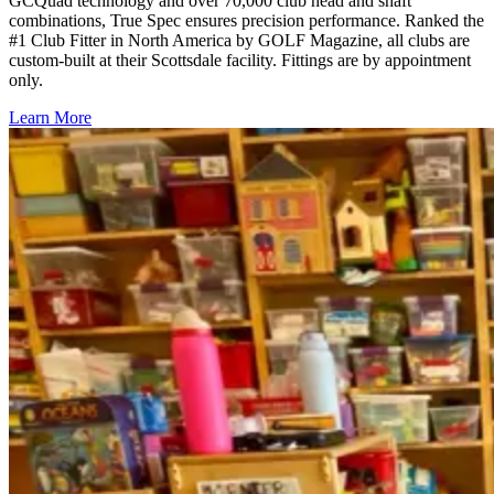
GCQuad technology and over 70,000 club head and shaft
combinations, True Spec ensures precision performance. Ranked the
#1 Club Fitter in North America by GOLF Magazine, all clubs are
custom-built at their Scottsdale facility. Fittings are by appointment
only.​​​​‌ ‍ ​‍​‍‌‍ ‌ ​‍‌‍‍‌‌‍‌ ‌‍‍‌‌‍ ‍​‍​‍​ ‍‍​‍​‍‌ ​ ‌‍​‌‌‍ ‍‌‍‍‌‌ ‌​‌ ‍‌​‍ ‍‌‍‍‌‌‍ ​‍​‍​‍ ​​‍​‍‌‍‍​‌ ​‍‌‍‌‌‌‍‌‍​‍​‍​ ‍‍​‍​‍‌‍‍​‌ ‌​‌ ‌​‌ ​​‌ ​ ​ ‍‍​‍ ​‍ ‌‍​ ‌‍‍​‌‍‌‌‌‍ ​‌ ​ ‌‍‌‌‌‍​‌‌ ​​‌‍‍‌‌‍‌‌‌ ​‍‌ ​ ​‍ ‍‌ ​ ‌‍​‌‌‍ ‍‌‍‍‌‌ ‌​‌ ‍‌​‍ ‍‌ ​ ‌ ‌​‌ ‌‌‌‍‌​‌‍‍‌‌‍ ​‍ ‌‍‍‌‌‍ ‍‌ ‌​‌‍‌‌‌‍ ‍‌ ‌​​‍ ‌‍‌‌‌‍‌​‌‍‍‌‌ ‌​​‍ ‌‍ ‌‌‍ ‌‍‌​‌‍‌‌​ ‌‌ ​​‌ ​‍‌‍‌‌‌ ​ ‌‍‌‌‌‍ ‍‌ ‌​‌‍​‌‌ ‌​‌‍‍‌‌‍ ‌‍ ‍​ ‍ ‌‍‍‌‌‍‌​​ ‌​ ​‍​ ‌‌‌‍​ ‌‍‌‌​ ‌​‌‍​‍‌‍​‍‌‍​‌​‍ ‌​ ‌​​ ​​‌‍​‍​ ‌‍​‍ ‌​ ‌​‌‍‌‍‌‍​‌​ ‍​​‍ ‌‌‍​‌‌‍​‌‌‍‌‌​ ‍‌​‍ ‌​ ‌​​ ‌‌​ ‌ ​ ‌‌​ ‍‌​ ‌‌​ ‍‌‌‍​ ‌‍​‍​ ‌ ‌‍‌​​ ​ ​ ‍ ‌ ‌​‌ ‍‌‌ ​​‌‍‌‌​ ‌‌ ​​‌‍​‌‌‍‌ ‌‍‌‌​ ‍ ‌ ​​‌‍​‌‌ ‌​‌‍‍​​ ‌‌ ​​‌‍​‌‌‍‌ ‌‍‌‌‌​​‍‌ ‌‌‌‍‍‌‌‍ ​‌‍‌​‌‍‌‌‌ ​‍​‍‌‌​ ‌‌‌​​‍‌‌ ‌‍‍ ‌‍‌‌‌ ‍‌​‍‌‌​ ​ ‌​‌​​‍‌‌​ ​ ‌​‌​​‍‌‌​ ​‍​ ​‍​ ‍​​ ​ ‌‍​‍‌‍​‌​ ‍​​ ​ ‌‍‌​​ ‌ ​ ‍​​ ‍​​ ‍​‌‍​‍​‍‌‌​ ​‍​ ​‍​‍‌‌​ ‌‌‌​‌​​‍ ‍‌‍​ ‌‍​‌‌ ​‍‌‍ ‌ ‌‌‌ ​ ‌‍‌‌‌‍ ​‌​‍‌‌ ‌​‌‍‌‌‌‍ ‌‌ ​ ​‍‌‌​ ‌‌‌​​‍‌‌ ‌‍‍ ‌‍‌‌‌ ‍‌​‍‌‌​ ​ ‌​‌​​‍‌‌​ ​ ‌​‌​​‍‌‌​ ​‍​ ​‍​ ‌‌​ ​‍​ ‍‌‌‍​‍‌‍‌‌​ ‌‍​ ​ ​ ​‍​ ​‍‌‍‌‌‌‍​‌‌‍‌​‌‍‌‍‌‍‌‍​ ‌‍​ ‌ ‌‍‌​​ ‌‌‌‍​ ​ ‌​​ ​‌​ ​‌‌‍‌‍​ ​ ​ ‌​​ ​ ‌‍‌‌​ ‍​​ ​‍​ ​‌​ ‍‌‌‍‌‌​‍‌‌​ ​‍​ ​‍​‍‌‌​ ‌‌‌​‌​​‍ ‍‌‍​ ‌‍​‌‌ ​‍‌‍‌​‌​‌​‌‍‌‌‌ ​ ‌‍​ ‌ ​‍‌‍‍‌‌ ​​‌ ‌​‌‍‍‌‌‍ ‌‍ ‍​ ‌‍​‍‌‍​‌‌ ​ ‌‍‌‌‌‌‌‌‌ ​‍‌‍ ​​ ‌‌‍‍​‌ ‌​‌ ‌​‌ ​​‌ ​ ​‍‌‌​ ​ ‌​​‌​‍‌‌​ ​‍‌​‌‍​‍‌‌​ ​‍‌​‌‍‌‍​ ‌‍‍​‌‍‌‌‌‍ ​‌ ​ ‌‍‌‌‌‍​‌‌ ​​‌‍‍‌‌‍‌‌‌ ​‍‌ ​ ​‍ ‍‌ ​ ‌‍​‌‌‍ ‍‌‍‍‌‌ ‌​‌ ‍‌​‍ ‍‌ ​ ‌ ‌​‌ ‌‌‌‍‌​‌‍‍‌‌‍ ​‍‌‍‌‍‍‌‌‍‌​​ ‌​ ​‍​ ‌‌‌‍​ ‌‍‌‌​ ‌​‌‍​‍‌‍​‍‌‍​‌​‍ ‌​ ‌​​ ​​‌‍​‍​ ‌‍​‍ ‌​ ‌​‌‍‌‍‌‍​‌​ ‍​​‍ ‌‌‍​‌‌‍​‌‌‍‌‌​ ‍‌​‍ ‌​ ‌​​ ‌‌​ ‌ ​ ‌‌​ ‍‌​ ‌‌​ ‍‌‌‍​ ‌‍​‍​ ‌ ‌‍‌​​ ​ ​‍‌‍‌ ‌​‌ ‍‌‌ ​​‌‍‌‌​ ‌‌ ​​‌‍​‌‌‍‌ ‌‍‌‌​‍‌‍‌ ​​‌‍​‌‌ ‌​‌‍‍​​ ‌‌ ​​‌‍​‌‌‍‌ ‌‍‌‌‌​​‍‌ ‌‌‌‍‍‌‌‍ ​‌‍‌​‌‍‌‌‌ ​‍​‍‌‌​ ‌‌‌​​‍‌‌ ‌‍‍ ‌‍‌‌‌ ‍‌​‍‌‌​ ​ ‌​‌​​‍‌‌​ ​ ‌​‌​​‍‌‌​ ​‍​ ​‍​ ‍​​ ​ ‌‍​‍‌‍​‌​ ‍​​ ​ ‌‍‌​​ ‌ ​ ‍​​ ‍​​ ‍​‌‍​‍​‍‌‌​ ​‍​ ​‍​‍‌‌​ ‌‌‌​‌​​‍ ‍‌‍​ ‌‍​‌‌ ​‍‌‍ ‌ ‌‌‌ ​ ‌‍‌‌‌‍ ​‌​‍‌‌ ‌​‌‍‌‌‌‍ ‌‌ ​ ​‍‌‌​ ‌‌‌​​‍‌‌ ‌‍‍ ‌‍‌‌‌ ‍‌​‍‌‌​ ​ ‌​‌​​‍‌‌​ ​ ‌​‌​​‍‌‌​ ​‍​ ​‍​ ‌‌​ ​‍​ ‍‌‌‍​‍‌‍‌‌​ ‌‍​ ​ ​ ​‍​ ​‍‌‍‌‌‌‍​‌‌‍‌​‌‍‌‍‌‍‌‍​ ‌‍​ ‌ ‌‍‌​​ ‌‌‌‍​ ​ ‌​​ ​‌​ ​‌‌‍‌‍​ ​ ​ ‌​​ ​ ‌‍‌‌​ ‍​​ ​‍​ ​‌​ ‍‌‌‍‌‌​‍‌‌​ ​‍​ ​‍​‍‌‌​ ‌‌‌​‌​​‍ ‍‌‍​ ‌‍​‌‌ ​‍‌‍‌​‌​‌​‌‍‌‌‌ ​ ‌‍​ ‌ ​‍‌‍‍‌‌ ​​‌ ‌​‌‍‍‌‌‍ ‌‍ ‍​‍‌‍‌ ​​‌‍‌‌‌ ​‍‌ ​ ‌ ​​‌‍‌‌‌‍​ ‌ ‌​‌‍‍‌‌ ‌‍‌‍‌‌​ ‌‌ ​​‌ ‌‌‌‍​‍‌‍ ​‌‍‍‌‌ ​ ‌‍‍​‌‍‌‌‌‍‌​​‍​‍‌ ‌
Learn More​​​​‌ ‍ ​‍​‍‌‍ ‌ ​‍‌‍‍‌‌‍‌ ‌‍‍‌‌‍ ‍​‍​‍​ ‍‍​‍​‍‌ ​ ‌‍​‌‌‍ ‍‌‍‍‌‌ ‌​‌ ‍‌​‍ ‍‌‍‍‌‌‍ ​‍​‍​‍ ​​‍​‍‌‍‍​‌ ​‍‌‍‌‌‌‍‌‍​‍​‍​ ‍‍​‍​‍‌‍‍​‌ ‌​‌ ‌​‌ ​​‌ ​ ​ ‍‍​‍ ​‍ ‌‍​ ‌‍‍​‌‍‌‌‌‍ ​‌ ​ ‌‍‌‌‌‍​‌‌ ​​‌‍‍‌‌‍‌‌‌ ​‍‌ ​ ​‍ ‍‌ ​ ‌‍​‌‌‍ ‍‌‍‍‌‌ ‌​‌ ‍‌​‍ ‍‌ ​ ‌ ‌​‌ ‌‌‌‍‌​‌‍‍‌‌‍ ​‍ ‌‍‍‌‌‍ ‍‌ ‌​‌‍‌‌‌‍ ‍‌ ‌​​‍ ‌‍‌‌‌‍‌​‌‍‍‌‌ ‌​​‍ ‌‍ ‌‌‍ ‌‍‌​‌‍‌‌​ ‌‌ ​​‌ ​‍‌‍‌‌‌ ​ ‌‍‌‌‌‍ ‍‌ ‌​‌‍​‌‌ ‌​‌‍‍‌‌‍ ‌‍ ‍​ ‍ ‌‍‍‌‌‍‌​​ ‌​ ​‍​ ‌‌‌‍​ ‌‍‌‌​ ‌​‌‍​‍‌‍​‍‌‍​‌​‍ ‌​ ‌​​ ​​‌‍​‍​ ‌‍​‍ ‌​ ‌​‌‍‌‍‌‍​‌​ ‍​​‍ ‌‌‍​‌‌‍​‌‌‍‌‌​ ‍‌​‍ ‌​ ‌​​ ‌‌​ ‌ ​ ‌‌​ ‍‌​ ‌‌​ ‍‌‌‍​ ‌‍​‍​ ‌ ‌‍‌​​ ​ ​ ‍ ‌ ‌​‌ ‍‌‌ ​​‌‍‌‌​ ‌‌ ​​‌‍​‌‌‍‌ ‌‍‌‌​ ‍ ‌ ​​‌‍​‌‌ ‌​‌‍‍​​ ‌‌ ​​‌‍​‌‌‍‌ ‌‍‌‌‌​​‍‌ ‌‌‌‍‍‌‌‍ ​‌‍‌​‌‍‌‌‌ ​‍​‍‌‌​ ‌‌‌​​‍‌‌ ‌‍‍ ‌‍‌‌‌ ‍‌​‍‌‌​ ​ ‌​‌​​‍‌‌​ ​ ‌​‌​​‍‌‌​ ​‍​ ​‍​ ‍​​ ​ ‌‍​‍‌‍​‌​ ‍​​ ​ ‌‍‌​​ ‌ ​ ‍​​ ‍​​ ‍​‌‍​‍​‍‌‌​ ​‍​ ​‍​‍‌‌​ ‌‌‌​‌​​‍ ‍‌‍​ ‌‍​‌‌ ​‍‌‍ ‌ ‌‌‌ ​ ‌‍‌‌‌‍ ​‌​‍‌‌ ‌​‌‍‌‌‌‍ ‌‌ ​ ​‍‌‌​ ‌‌‌​​‍‌‌ ‌‍‍ ‌‍‌‌‌ ‍‌​‍‌‌​ ​ ‌​‌​​‍‌‌​ ​ ‌​‌​​‍‌‌​ ​‍​ ​‍​ ‌‌​ ​‍​ ‍‌‌‍​‍‌‍‌‌​ ‌‍​ ​ ​ ​‍​ ​‍‌‍‌‌‌‍​‌‌‍‌​‌‍‌‍‌‍‌‍​ ‌‍​ ‌ ‌‍‌​​ ‌‌‌‍​ ​ ‌​​ ​‌​ ​‌‌‍‌‍​ ​ ​ ‌​​ ​ ‌‍‌‌​ ‍​​ ​‍​ ​‌​ ‍‌‌‍‌‌​‍‌‌​ ​‍​ ​‍​‍‌‌​ ‌‌‌​‌​​‍ ‍‌‍​‍‌ ‌‌‌ ‌​‌ ‌​‌‍ ‌‍ ‍‌ ​ ​‍‌‌​ ‌‌‌​​‍‌‌ ‌‍‍ ‌‍‌‌‌ ‍‌​‍‌‌​ ​ ‌​‌​​‍‌‌​ ​ ‌​‌​​‍‌‌​ ​‍​ ​‍‌‍​‍‌‍‌‍​ ‍​‌‍​ ​ ​ ​ ‌​‌‍​‌​ ​ ‌‍​‍​ ​‌​ ‌ ​ ‌‍​‍‌‌​ ​‍​ ​‍​‍‌‌​ ‌‌‌​‌​​‍ ‍‌ ‌​‌‍‌‌‌ ‍​‌ ‌​​ ‌‍​‍‌‍​‌‌ ​ ‌‍‌‌‌‌‌‌‌ ​‍‌‍ ​​ ‌‌‍‍​‌ ‌​‌ ‌​‌ ​​‌ ​ ​‍‌‌​ ​ ‌​​‌​‍‌‌​ ​‍‌​‌‍​‍‌‌​ ​‍‌​‌‍‌‍​ ‌‍‍​‌‍‌‌‌‍ ​‌ ​ ‌‍‌‌‌‍​‌‌ ​​‌‍‍‌‌‍‌‌‌ ​‍‌ ​ ​‍ ‍‌ ​ ‌‍​‌‌‍ ‍‌‍‍‌‌ ‌​‌ ‍‌​‍ ‍‌ ​ ‌ ‌​‌ ‌‌‌‍‌​‌‍‍‌‌‍ ​‍‌‍‌‍‍‌‌‍‌​​ ‌​ ​‍​ ‌‌‌‍​ ‌‍‌‌​ ‌​‌‍​‍‌‍​‍‌‍​‌​‍ ‌​ ‌​​ ​​‌‍​‍​ ‌‍​‍ ‌​ ‌​‌‍‌‍‌‍​‌​ ‍​​‍ ‌‌‍​‌‌‍​‌‌‍‌‌​ ‍‌​‍ ‌​ ‌​​ ‌‌​ ‌ ​ ‌‌​ ‍‌​ ‌‌​ ‍‌‌‍​ ‌‍​‍​ ‌ ‌‍‌​​ ​ ​‍‌‍‌ ‌​‌ ‍‌‌ ​​‌‍‌‌​ ‌‌ ​​‌‍​‌‌‍‌ ‌‍‌‌​‍‌‍‌ ​​‌‍​‌‌ ‌​‌‍‍​​ ‌‌ ​​‌‍​‌‌‍‌ ‌‍‌‌‌​​‍‌ ‌‌‌‍‍‌‌‍ ​‌‍‌​‌‍‌‌‌ ​‍​‍‌‌​ ‌‌‌​​‍‌‌ ‌‍‍ ‌‍‌‌‌ ‍‌​‍‌‌​ ​ ‌​‌​​‍‌‌​ ​ ‌​‌​​‍‌‌​ ​‍​ ​‍​ ‍​​ ​ ‌‍​‍‌‍​‌​ ‍​​ ​ ‌‍‌​​ ‌ ​ ‍​​ ‍​​ ‍​‌‍​‍​‍‌‌​ ​‍​ ​‍​‍‌‌​ ‌‌‌​‌​​‍ ‍‌‍​ ‌‍​‌‌ ​‍‌‍ ‌ ‌‌‌ ​ ‌‍‌‌‌‍ ​‌​‍‌‌ ‌​‌‍‌‌‌‍ ‌‌ ​ ​‍‌‌​ ‌‌‌​​‍‌‌ ‌‍‍ ‌‍‌‌‌ ‍‌​‍‌‌​ ​ ‌​‌​​‍‌‌​ ​ ‌​‌​​‍‌‌​ ​‍​ ​‍​ ‌‌​ ​‍​ ‍‌‌‍​‍‌‍‌‌​ ‌‍​ ​ ​ ​‍​ ​‍‌‍‌‌‌‍​‌‌‍‌​‌‍‌‍‌‍‌‍​ ‌‍​ ‌ ‌‍‌​​ ‌‌‌‍​ ​ ‌​​ ​‌​ ​‌‌‍‌‍​ ​ ​ ‌​​ ​ ‌‍‌‌​ ‍​​ ​‍​ ​‌​ ‍‌‌‍‌‌​‍‌‌​ ​‍​ ​‍​‍‌‌​ ‌‌‌​‌​​‍ ‍‌‍​‍‌ ‌‌‌ ‌​‌ ‌​‌‍ ‌‍ ‍‌ ​ ​‍‌‌​ ‌‌‌​​‍‌‌ ‌‍‍ ‌‍‌‌‌ ‍‌​‍‌‌​ ​ ‌​‌​​‍‌‌​ ​ ‌​‌​​‍‌‌​ ​‍​ ​‍‌‍​‍‌‍‌‍​ ‍​‌‍​ ​ ​ ​ ‌​‌‍​‌​ ​ ‌‍​‍​ ​‌​ ‌ ​ ‌‍​‍‌‌​ ​‍​ ​‍​‍‌‌​ ‌‌‌​‌​​‍ ‍‌ ‌​‌‍‌‌‌ ‍​‌ ‌​​‍‌‍‌ ​​‌‍‌‌‌ ​‍‌ ​ ‌ ​​‌‍‌‌‌‍​ ‌ ‌​‌‍‍‌‌ ‌‍‌‍‌‌​ ‌‌ ​​‌ ‌‌‌‍​‍‌‍ ​‌‍‍‌‌ ​ ‌‍‍​‌‍‌‌‌‍‌​​‍​‍‌ ‌