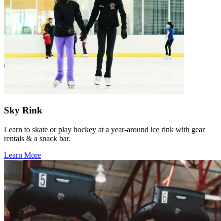
Sky Rink​​​​‌ ‍ ​‍​‍‌‍ ‌ ​‍‌‍‍‌‌‍‌ ‌‍‍‌‌‍ ‍​‍​‍​ ‍‍​‍​‍‌ ​ ‌‍​‌‌‍ ‍‌‍‍‌‌ ‌​‌ ‍‌​‍ ‍‌‍‍‌‌‍ ​‍​‍​‍ ​​‍​‍‌‍‍​‌ ​‍‌‍‌‌‌‍‌‍​‍​‍​ ‍‍​‍​‍‌‍‍​‌ ‌​‌ ‌​‌ ​​‌ ​ ​ ‍‍​‍ ​‍ ‌‍​ ‌‍‍​‌‍‌‌‌‍ ​‌ ​ ‌‍‌‌‌‍​‌‌ ​​‌‍‍‌‌‍‌‌‌ ​‍‌ ​ ​‍ ‍‌ ​ ‌‍​‌‌‍ ‍‌‍‍‌‌ ‌​‌ ‍‌​‍ ‍‌ ​ ‌ ‌​‌ ‌‌‌‍‌​‌‍‍‌‌‍ ​‍ ‌‍‍‌‌‍ ‍‌ ‌​‌‍‌‌‌‍ ‍‌ ‌​​‍ ‌‍‌‌‌‍‌​‌‍‍‌‌ ‌​​‍ ‌‍ ‌‌‍ ‌‍‌​‌‍‌‌​ ‌‌ ​​‌ ​‍‌‍‌‌‌ ​ ‌‍‌‌‌‍ ‍‌ ‌​‌‍​‌‌ ‌​‌‍‍‌‌‍ ‌‍ ‍​ ‍ ‌‍‍‌‌‍‌​​ ‌​ ​‍​ ‌‌‌‍​ ‌‍‌‌​ ‌​‌‍​‍‌‍​‍‌‍​‌​‍ ‌​ ‌​​ ​​‌‍​‍​ ‌‍​‍ ‌​ ‌​‌‍‌‍‌‍​‌​ ‍​​‍ ‌‌‍​‌‌‍​‌‌‍‌‌​ ‍‌​‍ ‌​ ‌​​ ‌‌​ ‌ ​ ‌‌​ ‍‌​ ‌‌​ ‍‌‌‍​ ‌‍​‍​ ‌ ‌‍‌​​ ​ ​ ‍ ‌ ‌​‌ ‍‌‌ ​​‌‍‌‌​ ‌‌ ​​‌‍​‌‌‍‌ ‌‍‌‌​ ‍ ‌ ​​‌‍​‌‌ ‌​‌‍‍​​ ‌‌ ​​‌‍​‌‌‍‌ ‌‍‌‌‌​​‍‌ ‌‌‌‍‍‌‌‍ ​‌‍‌​‌‍‌‌‌ ​‍​‍‌‌​ ‌‌‌​​‍‌‌ ‌‍‍ ‌‍‌‌‌ ‍‌​‍‌‌​ ​ ‌​‌​​‍‌‌​ ​ ‌​‌​​‍‌‌​ ​‍​ ​‍​ ‍​​ ​ ‌‍​‍‌‍​‌​ ‍​​ ​ ‌‍‌​​ ‌ ​ ‍​​ ‍​​ ‍​‌‍​‍​‍‌‌​ ​‍​ ​‍​‍‌‌​ ‌‌‌​‌​​‍ ‍‌‍​ ‌‍​‌‌ ​‍‌‍ ‌ ‌‌‌ ​ ‌‍‌‌‌‍ ​‌​‍‌‌ ‌​‌‍‌‌‌‍ ‌‌ ​ ​‍‌‌​ ‌‌‌​​‍‌‌ ‌‍‍ ‌‍‌‌‌ ‍‌​‍‌‌​ ​ ‌​‌​​‍‌‌​ ​ ‌​‌​​‍‌‌​ ​‍​ ​‍​ ​​‌‍​ ​ ‌​​ ‌​​ ‌​​ ‌‍​ ‌‌‌‍​‌​ ​‌​ ​‍​ ‌ ​ ‌‍‌‍​‌​ ​‌​ ‌‍​ ​ ​ ​ ​ ‍‌​ ​‌​ ​‍‌‍​‍​ ‍‌​ ‍‌​ ​‍​ ​‍‌‍‌​​ ‌‌​ ‍​‌‍‌‌​ ​​‌‍​ ‌‍‌‌​‍‌‌​ ​‍​ ​‍​‍‌‌​ ‌‌‌​‌​​‍ ‍‌‍​ ‌‍​‌‌ ​‍‌‍‌​‌‌‌​‌‍‍‌‌ ‌​‌‍ ​‌‍‌‌​ ‌‍​‍‌‍​‌‌ ​ ‌‍‌‌‌‌‌‌‌ ​‍‌‍ ​​ ‌‌‍‍​‌ ‌​‌ ‌​‌ ​​‌ ​ ​‍‌‌​ ​ ‌​​‌​‍‌‌​ ​‍‌​‌‍​‍‌‌​ ​‍‌​‌‍‌‍​ ‌‍‍​‌‍‌‌‌‍ ​‌ ​ ‌‍‌‌‌‍​‌‌ ​​‌‍‍‌‌‍‌‌‌ ​‍‌ ​ ​‍ ‍‌ ​ ‌‍​‌‌‍ ‍‌‍‍‌‌ ‌​‌ ‍‌​‍ ‍‌ ​ ‌ ‌​‌ ‌‌‌‍‌​‌‍‍‌‌‍ ​‍‌‍‌‍‍‌‌‍‌​​ ‌​ ​‍​ ‌‌‌‍​ ‌‍‌‌​ ‌​‌‍​‍‌‍​‍‌‍​‌​‍ ‌​ ‌​​ ​​‌‍​‍​ ‌‍​‍ ‌​ ‌​‌‍‌‍‌‍​‌​ ‍​​‍ ‌‌‍​‌‌‍​‌‌‍‌‌​ ‍‌​‍ ‌​ ‌​​ ‌‌​ ‌ ​ ‌‌​ ‍‌​ ‌‌​ ‍‌‌‍​ ‌‍​‍​ ‌ ‌‍‌​​ ​ ​‍‌‍‌ ‌​‌ ‍‌‌ ​​‌‍‌‌​ ‌‌ ​​‌‍​‌‌‍‌ ‌‍‌‌​‍‌‍‌ ​​‌‍​‌‌ ‌​‌‍‍​​ ‌‌ ​​‌‍​‌‌‍‌ ‌‍‌‌‌​​‍‌ ‌‌‌‍‍‌‌‍ ​‌‍‌​‌‍‌‌‌ ​‍​‍‌‌​ ‌‌‌​​‍‌‌ ‌‍‍ ‌‍‌‌‌ ‍‌​‍‌‌​ ​ ‌​‌​​‍‌‌​ ​ ‌​‌​​‍‌‌​ ​‍​ ​‍​ ‍​​ ​ ‌‍​‍‌‍​‌​ ‍​​ ​ ‌‍‌​​ ‌ ​ ‍​​ ‍​​ ‍​‌‍​‍​‍‌‌​ ​‍​ ​‍​‍‌‌​ ‌‌‌​‌​​‍ ‍‌‍​ ‌‍​‌‌ ​‍‌‍ ‌ ‌‌‌ ​ ‌‍‌‌‌‍ ​‌​‍‌‌ ‌​‌‍‌‌‌‍ ‌‌ ​ ​‍‌‌​ ‌‌‌​​‍‌‌ ‌‍‍ ‌‍‌‌‌ ‍‌​‍‌‌​ ​ ‌​‌​​‍‌‌​ ​ ‌​‌​​‍‌‌​ ​‍​ ​‍​ ​​‌‍​ ​ ‌​​ ‌​​ ‌​​ ‌‍​ ‌‌‌‍​‌​ ​‌​ ​‍​ ‌ ​ ‌‍‌‍​‌​ ​‌​ ‌‍​ ​ ​ ​ ​ ‍‌​ ​‌​ ​‍‌‍​‍​ ‍‌​ ‍‌​ ​‍​ ​‍‌‍‌​​ ‌‌​ ‍​‌‍‌‌​ ​​‌‍​ ‌‍‌‌​‍‌‌​ ​‍​ ​‍​‍‌‌​ ‌‌‌​‌​​‍ ‍‌‍​ ‌‍​‌‌ ​‍‌‍‌​‌‌‌​‌‍‍‌‌ ‌​‌‍ ​‌‍‌‌​‍‌‍‌ ​​‌‍‌‌‌ ​‍‌ ​ ‌ ​​‌‍‌‌‌‍​ ‌ ‌​‌‍‍‌‌ ‌‍‌‍‌‌​ ‌‌ ​​‌ ‌‌‌‍​‍‌‍ ​‌‍‍‌‌ ​ ‌‍‍​‌‍‌‌‌‍‌​​‍​‍‌ ‌
Learn to skate or play hockey at a year-around ice rink with gear
rentals & a snack bar.​​​​‌ ‍ ​‍​‍‌‍ ‌ ​‍‌‍‍‌‌‍‌ ‌‍‍‌‌‍ ‍​‍​‍​ ‍‍​‍​‍‌ ​ ‌‍​‌‌‍ ‍‌‍‍‌‌ ‌​‌ ‍‌​‍ ‍‌‍‍‌‌‍ ​‍​‍​‍ ​​‍​‍‌‍‍​‌ ​‍‌‍‌‌‌‍‌‍​‍​‍​ ‍‍​‍​‍‌‍‍​‌ ‌​‌ ‌​‌ ​​‌ ​ ​ ‍‍​‍ ​‍ ‌‍​ ‌‍‍​‌‍‌‌‌‍ ​‌ ​ ‌‍‌‌‌‍​‌‌ ​​‌‍‍‌‌‍‌‌‌ ​‍‌ ​ ​‍ ‍‌ ​ ‌‍​‌‌‍ ‍‌‍‍‌‌ ‌​‌ ‍‌​‍ ‍‌ ​ ‌ ‌​‌ ‌‌‌‍‌​‌‍‍‌‌‍ ​‍ ‌‍‍‌‌‍ ‍‌ ‌​‌‍‌‌‌‍ ‍‌ ‌​​‍ ‌‍‌‌‌‍‌​‌‍‍‌‌ ‌​​‍ ‌‍ ‌‌‍ ‌‍‌​‌‍‌‌​ ‌‌ ​​‌ ​‍‌‍‌‌‌ ​ ‌‍‌‌‌‍ ‍‌ ‌​‌‍​‌‌ ‌​‌‍‍‌‌‍ ‌‍ ‍​ ‍ ‌‍‍‌‌‍‌​​ ‌​ ​‍​ ‌‌‌‍​ ‌‍‌‌​ ‌​‌‍​‍‌‍​‍‌‍​‌​‍ ‌​ ‌​​ ​​‌‍​‍​ ‌‍​‍ ‌​ ‌​‌‍‌‍‌‍​‌​ ‍​​‍ ‌‌‍​‌‌‍​‌‌‍‌‌​ ‍‌​‍ ‌​ ‌​​ ‌‌​ ‌ ​ ‌‌​ ‍‌​ ‌‌​ ‍‌‌‍​ ‌‍​‍​ ‌ ‌‍‌​​ ​ ​ ‍ ‌ ‌​‌ ‍‌‌ ​​‌‍‌‌​ ‌‌ ​​‌‍​‌‌‍‌ ‌‍‌‌​ ‍ ‌ ​​‌‍​‌‌ ‌​‌‍‍​​ ‌‌ ​​‌‍​‌‌‍‌ ‌‍‌‌‌​​‍‌ ‌‌‌‍‍‌‌‍ ​‌‍‌​‌‍‌‌‌ ​‍​‍‌‌​ ‌‌‌​​‍‌‌ ‌‍‍ ‌‍‌‌‌ ‍‌​‍‌‌​ ​ ‌​‌​​‍‌‌​ ​ ‌​‌​​‍‌‌​ ​‍​ ​‍​ ‍​​ ​ ‌‍​‍‌‍​‌​ ‍​​ ​ ‌‍‌​​ ‌ ​ ‍​​ ‍​​ ‍​‌‍​‍​‍‌‌​ ​‍​ ​‍​‍‌‌​ ‌‌‌​‌​​‍ ‍‌‍​ ‌‍​‌‌ ​‍‌‍ ‌ ‌‌‌ ​ ‌‍‌‌‌‍ ​‌​‍‌‌ ‌​‌‍‌‌‌‍ ‌‌ ​ ​‍‌‌​ ‌‌‌​​‍‌‌ ‌‍‍ ‌‍‌‌‌ ‍‌​‍‌‌​ ​ ‌​‌​​‍‌‌​ ​ ‌​‌​​‍‌‌​ ​‍​ ​‍​ ​​‌‍​ ​ ‌​​ ‌​​ ‌​​ ‌‍​ ‌‌‌‍​‌​ ​‌​ ​‍​ ‌ ​ ‌‍‌‍​‌​ ​‌​ ‌‍​ ​ ​ ​ ​ ‍‌​ ​‌​ ​‍‌‍​‍​ ‍‌​ ‍‌​ ​‍​ ​‍‌‍‌​​ ‌‌​ ‍​‌‍‌‌​ ​​‌‍​ ‌‍‌‌​‍‌‌​ ​‍​ ​‍​‍‌‌​ ‌‌‌​‌​​‍ ‍‌‍​ ‌‍​‌‌ ​‍‌‍‌​‌​‌​‌‍‌‌‌ ​ ‌‍​ ‌ ​‍‌‍‍‌‌ ​​‌ ‌​‌‍‍‌‌‍ ‌‍ ‍​ ‌‍​‍‌‍​‌‌ ​ ‌‍‌‌‌‌‌‌‌ ​‍‌‍ ​​ ‌‌‍‍​‌ ‌​‌ ‌​‌ ​​‌ ​ ​‍‌‌​ ​ ‌​​‌​‍‌‌​ ​‍‌​‌‍​‍‌‌​ ​‍‌​‌‍‌‍​ ‌‍‍​‌‍‌‌‌‍ ​‌ ​ ‌‍‌‌‌‍​‌‌ ​​‌‍‍‌‌‍‌‌‌ ​‍‌ ​ ​‍ ‍‌ ​ ‌‍​‌‌‍ ‍‌‍‍‌‌ ‌​‌ ‍‌​‍ ‍‌ ​ ‌ ‌​‌ ‌‌‌‍‌​‌‍‍‌‌‍ ​‍‌‍‌‍‍‌‌‍‌​​ ‌​ ​‍​ ‌‌‌‍​ ‌‍‌‌​ ‌​‌‍​‍‌‍​‍‌‍​‌​‍ ‌​ ‌​​ ​​‌‍​‍​ ‌‍​‍ ‌​ ‌​‌‍‌‍‌‍​‌​ ‍​​‍ ‌‌‍​‌‌‍​‌‌‍‌‌​ ‍‌​‍ ‌​ ‌​​ ‌‌​ ‌ ​ ‌‌​ ‍‌​ ‌‌​ ‍‌‌‍​ ‌‍​‍​ ‌ ‌‍‌​​ ​ ​‍‌‍‌ ‌​‌ ‍‌‌ ​​‌‍‌‌​ ‌‌ ​​‌‍​‌‌‍‌ ‌‍‌‌​‍‌‍‌ ​​‌‍​‌‌ ‌​‌‍‍​​ ‌‌ ​​‌‍​‌‌‍‌ ‌‍‌‌‌​​‍‌ ‌‌‌‍‍‌‌‍ ​‌‍‌​‌‍‌‌‌ ​‍​‍‌‌​ ‌‌‌​​‍‌‌ ‌‍‍ ‌‍‌‌‌ ‍‌​‍‌‌​ ​ ‌​‌​​‍‌‌​ ​ ‌​‌​​‍‌‌​ ​‍​ ​‍​ ‍​​ ​ ‌‍​‍‌‍​‌​ ‍​​ ​ ‌‍‌​​ ‌ ​ ‍​​ ‍​​ ‍​‌‍​‍​‍‌‌​ ​‍​ ​‍​‍‌‌​ ‌‌‌​‌​​‍ ‍‌‍​ ‌‍​‌‌ ​‍‌‍ ‌ ‌‌‌ ​ ‌‍‌‌‌‍ ​‌​‍‌‌ ‌​‌‍‌‌‌‍ ‌‌ ​ ​‍‌‌​ ‌‌‌​​‍‌‌ ‌‍‍ ‌‍‌‌‌ ‍‌​‍‌‌​ ​ ‌​‌​​‍‌‌​ ​ ‌​‌​​‍‌‌​ ​‍​ ​‍​ ​​‌‍​ ​ ‌​​ ‌​​ ‌​​ ‌‍​ ‌‌‌‍​‌​ ​‌​ ​‍​ ‌ ​ ‌‍‌‍​‌​ ​‌​ ‌‍​ ​ ​ ​ ​ ‍‌​ ​‌​ ​‍‌‍​‍​ ‍‌​ ‍‌​ ​‍​ ​‍‌‍‌​​ ‌‌​ ‍​‌‍‌‌​ ​​‌‍​ ‌‍‌‌​‍‌‌​ ​‍​ ​‍​‍‌‌​ ‌‌‌​‌​​‍ ‍‌‍​ ‌‍​‌‌ ​‍‌‍‌​‌​‌​‌‍‌‌‌ ​ ‌‍​ ‌ ​‍‌‍‍‌‌ ​​‌ ‌​‌‍‍‌‌‍ ‌‍ ‍​‍‌‍‌ ​​‌‍‌‌‌ ​‍‌ ​ ‌ ​​‌‍‌‌‌‍​ ‌ ‌​‌‍‍‌‌ ‌‍‌‍‌‌​ ‌‌ ​​‌ ‌‌‌‍​‍‌‍ ​‌‍‍‌‌ ​ ‌‍‍​‌‍‌‌‌‍‌​​‍​‍‌ ‌
Learn More​​​​‌ ‍ ​‍​‍‌‍ ‌ ​‍‌‍‍‌‌‍‌ ‌‍‍‌‌‍ ‍​‍​‍​ ‍‍​‍​‍‌ ​ ‌‍​‌‌‍ ‍‌‍‍‌‌ ‌​‌ ‍‌​‍ ‍‌‍‍‌‌‍ ​‍​‍​‍ ​​‍​‍‌‍‍​‌ ​‍‌‍‌‌‌‍‌‍​‍​‍​ ‍‍​‍​‍‌‍‍​‌ ‌​‌ ‌​‌ ​​‌ ​ ​ ‍‍​‍ ​‍ ‌‍​ ‌‍‍​‌‍‌‌‌‍ ​‌ ​ ‌‍‌‌‌‍​‌‌ ​​‌‍‍‌‌‍‌‌‌ ​‍‌ ​ ​‍ ‍‌ ​ ‌‍​‌‌‍ ‍‌‍‍‌‌ ‌​‌ ‍‌​‍ ‍‌ ​ ‌ ‌​‌ ‌‌‌‍‌​‌‍‍‌‌‍ ​‍ ‌‍‍‌‌‍ ‍‌ ‌​‌‍‌‌‌‍ ‍‌ ‌​​‍ ‌‍‌‌‌‍‌​‌‍‍‌‌ ‌​​‍ ‌‍ ‌‌‍ ‌‍‌​‌‍‌‌​ ‌‌ ​​‌ ​‍‌‍‌‌‌ ​ ‌‍‌‌‌‍ ‍‌ ‌​‌‍​‌‌ ‌​‌‍‍‌‌‍ ‌‍ ‍​ ‍ ‌‍‍‌‌‍‌​​ ‌​ ​‍​ ‌‌‌‍​ ‌‍‌‌​ ‌​‌‍​‍‌‍​‍‌‍​‌​‍ ‌​ ‌​​ ​​‌‍​‍​ ‌‍​‍ ‌​ ‌​‌‍‌‍‌‍​‌​ ‍​​‍ ‌‌‍​‌‌‍​‌‌‍‌‌​ ‍‌​‍ ‌​ ‌​​ ‌‌​ ‌ ​ ‌‌​ ‍‌​ ‌‌​ ‍‌‌‍​ ‌‍​‍​ ‌ ‌‍‌​​ ​ ​ ‍ ‌ ‌​‌ ‍‌‌ ​​‌‍‌‌​ ‌‌ ​​‌‍​‌‌‍‌ ‌‍‌‌​ ‍ ‌ ​​‌‍​‌‌ ‌​‌‍‍​​ ‌‌ ​​‌‍​‌‌‍‌ ‌‍‌‌‌​​‍‌ ‌‌‌‍‍‌‌‍ ​‌‍‌​‌‍‌‌‌ ​‍​‍‌‌​ ‌‌‌​​‍‌‌ ‌‍‍ ‌‍‌‌‌ ‍‌​‍‌‌​ ​ ‌​‌​​‍‌‌​ ​ ‌​‌​​‍‌‌​ ​‍​ ​‍​ ‍​​ ​ ‌‍​‍‌‍​‌​ ‍​​ ​ ‌‍‌​​ ‌ ​ ‍​​ ‍​​ ‍​‌‍​‍​‍‌‌​ ​‍​ ​‍​‍‌‌​ ‌‌‌​‌​​‍ ‍‌‍​ ‌‍​‌‌ ​‍‌‍ ‌ ‌‌‌ ​ ‌‍‌‌‌‍ ​‌​‍‌‌ ‌​‌‍‌‌‌‍ ‌‌ ​ ​‍‌‌​ ‌‌‌​​‍‌‌ ‌‍‍ ‌‍‌‌‌ ‍‌​‍‌‌​ ​ ‌​‌​​‍‌‌​ ​ ‌​‌​​‍‌‌​ ​‍​ ​‍​ ​​‌‍​ ​ ‌​​ ‌​​ ‌​​ ‌‍​ ‌‌‌‍​‌​ ​‌​ ​‍​ ‌ ​ ‌‍‌‍​‌​ ​‌​ ‌‍​ ​ ​ ​ ​ ‍‌​ ​‌​ ​‍‌‍​‍​ ‍‌​ ‍‌​ ​‍​ ​‍‌‍‌​​ ‌‌​ ‍​‌‍‌‌​ ​​‌‍​ ‌‍‌‌​‍‌‌​ ​‍​ ​‍​‍‌‌​ ‌‌‌​‌​​‍ ‍‌‍​‍‌ ‌‌‌ ‌​‌ ‌​‌‍ ‌‍ ‍‌ ​ ​‍‌‌​ ‌‌‌​​‍‌‌ ‌‍‍ ‌‍‌‌‌ ‍‌​‍‌‌​ ​ ‌​‌​​‍‌‌​ ​ ‌​‌​​‍‌‌​ ​‍​ ​‍‌‍​‍‌‍‌‍​ ‍​‌‍​ ​ ​ ​ ‌​‌‍​‌​ ​ ‌‍​‍​ ​‌​ ‌ ​ ‌‍​‍‌‌​ ​‍​ ​‍​‍‌‌​ ‌‌‌​‌​​‍ ‍‌ ‌​‌‍‌‌‌ ‍​‌ ‌​​ ‌‍​‍‌‍​‌‌ ​ ‌‍‌‌‌‌‌‌‌ ​‍‌‍ ​​ ‌‌‍‍​‌ ‌​‌ ‌​‌ ​​‌ ​ ​‍‌‌​ ​ ‌​​‌​‍‌‌​ ​‍‌​‌‍​‍‌‌​ ​‍‌​‌‍‌‍​ ‌‍‍​‌‍‌‌‌‍ ​‌ ​ ‌‍‌‌‌‍​‌‌ ​​‌‍‍‌‌‍‌‌‌ ​‍‌ ​ ​‍ ‍‌ ​ ‌‍​‌‌‍ ‍‌‍‍‌‌ ‌​‌ ‍‌​‍ ‍‌ ​ ‌ ‌​‌ ‌‌‌‍‌​‌‍‍‌‌‍ ​‍‌‍‌‍‍‌‌‍‌​​ ‌​ ​‍​ ‌‌‌‍​ ‌‍‌‌​ ‌​‌‍​‍‌‍​‍‌‍​‌​‍ ‌​ ‌​​ ​​‌‍​‍​ ‌‍​‍ ‌​ ‌​‌‍‌‍‌‍​‌​ ‍​​‍ ‌‌‍​‌‌‍​‌‌‍‌‌​ ‍‌​‍ ‌​ ‌​​ ‌‌​ ‌ ​ ‌‌​ ‍‌​ ‌‌​ ‍‌‌‍​ ‌‍​‍​ ‌ ‌‍‌​​ ​ ​‍‌‍‌ ‌​‌ ‍‌‌ ​​‌‍‌‌​ ‌‌ ​​‌‍​‌‌‍‌ ‌‍‌‌​‍‌‍‌ ​​‌‍​‌‌ ‌​‌‍‍​​ ‌‌ ​​‌‍​‌‌‍‌ ‌‍‌‌‌​​‍‌ ‌‌‌‍‍‌‌‍ ​‌‍‌​‌‍‌‌‌ ​‍​‍‌‌​ ‌‌‌​​‍‌‌ ‌‍‍ ‌‍‌‌‌ ‍‌​‍‌‌​ ​ ‌​‌​​‍‌‌​ ​ ‌​‌​​‍‌‌​ ​‍​ ​‍​ ‍​​ ​ ‌‍​‍‌‍​‌​ ‍​​ ​ ‌‍‌​​ ‌ ​ ‍​​ ‍​​ ‍​‌‍​‍​‍‌‌​ ​‍​ ​‍​‍‌‌​ ‌‌‌​‌​​‍ ‍‌‍​ ‌‍​‌‌ ​‍‌‍ ‌ ‌‌‌ ​ ‌‍‌‌‌‍ ​‌​‍‌‌ ‌​‌‍‌‌‌‍ ‌‌ ​ ​‍‌‌​ ‌‌‌​​‍‌‌ ‌‍‍ ‌‍‌‌‌ ‍‌​‍‌‌​ ​ ‌​‌​​‍‌‌​ ​ ‌​‌​​‍‌‌​ ​‍​ ​‍​ ​​‌‍​ ​ ‌​​ ‌​​ ‌​​ ‌‍​ ‌‌‌‍​‌​ ​‌​ ​‍​ ‌ ​ ‌‍‌‍​‌​ ​‌​ ‌‍​ ​ ​ ​ ​ ‍‌​ ​‌​ ​‍‌‍​‍​ ‍‌​ ‍‌​ ​‍​ ​‍‌‍‌​​ ‌‌​ ‍​‌‍‌‌​ ​​‌‍​ ‌‍‌‌​‍‌‌​ ​‍​ ​‍​‍‌‌​ ‌‌‌​‌​​‍ ‍‌‍​‍‌ ‌‌‌ ‌​‌ ‌​‌‍ ‌‍ ‍‌ ​ ​‍‌‌​ ‌‌‌​​‍‌‌ ‌‍‍ ‌‍‌‌‌ ‍‌​‍‌‌​ ​ ‌​‌​​‍‌‌​ ​ ‌​‌​​‍‌‌​ ​‍​ ​‍‌‍​‍‌‍‌‍​ ‍​‌‍​ ​ ​ ​ ‌​‌‍​‌​ ​ ‌‍​‍​ ​‌​ ‌ ​ ‌‍​‍‌‌​ ​‍​ ​‍​‍‌‌​ ‌‌‌​‌​​‍ ‍‌ ‌​‌‍‌‌‌ ‍​‌ ‌​​‍‌‍‌ ​​‌‍‌‌‌ ​‍‌ ​ ‌ ​​‌‍‌‌‌‍​ ‌ ‌​‌‍‍‌‌ ‌‍‌‍‌‌​ ‌‌ ​​‌ ‌‌‌‍​‍‌‍ ​‌‍‍‌‌ ​ ‌‍‍​‌‍‌‌‌‍‌​​‍​‍‌ ‌