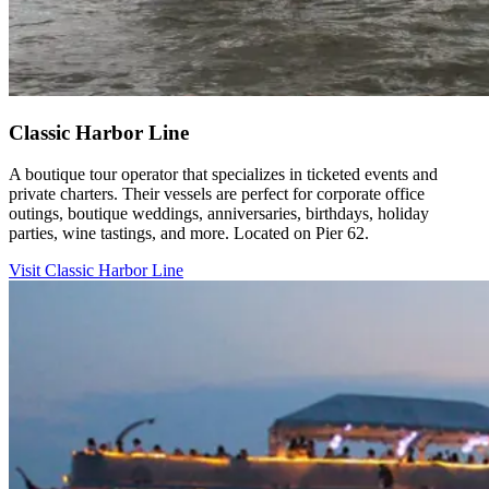
Classic Harbor Line​​​​‌ ‍ ​‍​‍‌‍ ‌ ​‍‌‍‍‌‌‍‌ ‌‍‍‌‌‍ ‍​‍​‍​ ‍‍​‍​‍‌ ​ ‌‍​‌‌‍ ‍‌‍‍‌‌ ‌​‌ ‍‌​‍ ‍‌‍‍‌‌‍ ​‍​‍​‍ ​​‍​‍‌‍‍​‌ ​‍‌‍‌‌‌‍‌‍​‍​‍​ ‍‍​‍​‍‌‍‍​‌ ‌​‌ ‌​‌ ​​‌ ​ ​ ‍‍​‍ ​‍ ‌‍​ ‌‍‍​‌‍‌‌‌‍ ​‌ ​ ‌‍‌‌‌‍​‌‌ ​​‌‍‍‌‌‍‌‌‌ ​‍‌ ​ ​‍ ‍‌ ​ ‌‍​‌‌‍ ‍‌‍‍‌‌ ‌​‌ ‍‌​‍ ‍‌ ​ ‌ ‌​‌ ‌‌‌‍‌​‌‍‍‌‌‍ ​‍ ‌‍‍‌‌‍ ‍‌ ‌​‌‍‌‌‌‍ ‍‌ ‌​​‍ ‌‍‌‌‌‍‌​‌‍‍‌‌ ‌​​‍ ‌‍ ‌‌‍ ‌‍‌​‌‍‌‌​ ‌‌ ​​‌ ​‍‌‍‌‌‌ ​ ‌‍‌‌‌‍ ‍‌ ‌​‌‍​‌‌ ‌​‌‍‍‌‌‍ ‌‍ ‍​ ‍ ‌‍‍‌‌‍‌​​ ‌​ ​‍​ ‌‌‌‍​ ‌‍‌‌​ ‌​‌‍​‍‌‍​‍‌‍​‌​‍ ‌​ ‌​​ ​​‌‍​‍​ ‌‍​‍ ‌​ ‌​‌‍‌‍‌‍​‌​ ‍​​‍ ‌‌‍​‌‌‍​‌‌‍‌‌​ ‍‌​‍ ‌​ ‌​​ ‌‌​ ‌ ​ ‌‌​ ‍‌​ ‌‌​ ‍‌‌‍​ ‌‍​‍​ ‌ ‌‍‌​​ ​ ​ ‍ ‌ ‌​‌ ‍‌‌ ​​‌‍‌‌​ ‌‌ ​​‌‍​‌‌‍‌ ‌‍‌‌​ ‍ ‌ ​​‌‍​‌‌ ‌​‌‍‍​​ ‌‌ ​​‌‍​‌‌‍‌ ‌‍‌‌‌​​‍‌ ‌‌‌‍‍‌‌‍ ​‌‍‌​‌‍‌‌‌ ​‍​‍‌‌​ ‌‌‌​​‍‌‌ ‌‍‍ ‌‍‌‌‌ ‍‌​‍‌‌​ ​ ‌​‌​​‍‌‌​ ​ ‌​‌​​‍‌‌​ ​‍​ ​‍​ ‍​​ ​ ‌‍​‍‌‍​‌​ ‍​​ ​ ‌‍‌​​ ‌ ​ ‍​​ ‍​​ ‍​‌‍​‍​‍‌‌​ ​‍​ ​‍​‍‌‌​ ‌‌‌​‌​​‍ ‍‌‍​ ‌‍​‌‌ ​‍‌‍ ‌ ‌‌‌ ​ ‌‍‌‌‌‍ ​‌​‍‌‌ ‌​‌‍‌‌‌‍ ‌‌ ​ ​‍‌‌​ ‌‌‌​​‍‌‌ ‌‍‍ ‌‍‌‌‌ ‍‌​‍‌‌​ ​ ‌​‌​​‍‌‌​ ​ ‌​‌​​‍‌‌​ ​‍​ ​‍​ ‍​‌‍‌​​ ‍‌​ ​ ​ ‍‌​ ‍​​ ‌ ​ ‍‌​ ​ ​ ​​‌‍​‍‌‍‌‌​ ‍‌​ ​‍​ ‌​‌‍​‍​ ‌‌​ ‌​​ ‌‍​ ‍‌​ ‌‌‌‍​ ​ ‌‍‌‍‌‌‌‍‌​‌‍​‍​ ‍‌​ ‍‌​ ​‍​ ‌‍‌‍‌‍​ ‍​​‍‌‌​ ​‍​ ​‍​‍‌‌​ ‌‌‌​‌​​‍ ‍‌‍​ ‌‍​‌‌ ​‍‌‍‌​‌‌‌​‌‍‍‌‌ ‌​‌‍ ​‌‍‌‌​ ‌‍​‍‌‍​‌‌ ​ ‌‍‌‌‌‌‌‌‌ ​‍‌‍ ​​ ‌‌‍‍​‌ ‌​‌ ‌​‌ ​​‌ ​ ​‍‌‌​ ​ ‌​​‌​‍‌‌​ ​‍‌​‌‍​‍‌‌​ ​‍‌​‌‍‌‍​ ‌‍‍​‌‍‌‌‌‍ ​‌ ​ ‌‍‌‌‌‍​‌‌ ​​‌‍‍‌‌‍‌‌‌ ​‍‌ ​ ​‍ ‍‌ ​ ‌‍​‌‌‍ ‍‌‍‍‌‌ ‌​‌ ‍‌​‍ ‍‌ ​ ‌ ‌​‌ ‌‌‌‍‌​‌‍‍‌‌‍ ​‍‌‍‌‍‍‌‌‍‌​​ ‌​ ​‍​ ‌‌‌‍​ ‌‍‌‌​ ‌​‌‍​‍‌‍​‍‌‍​‌​‍ ‌​ ‌​​ ​​‌‍​‍​ ‌‍​‍ ‌​ ‌​‌‍‌‍‌‍​‌​ ‍​​‍ ‌‌‍​‌‌‍​‌‌‍‌‌​ ‍‌​‍ ‌​ ‌​​ ‌‌​ ‌ ​ ‌‌​ ‍‌​ ‌‌​ ‍‌‌‍​ ‌‍​‍​ ‌ ‌‍‌​​ ​ ​‍‌‍‌ ‌​‌ ‍‌‌ ​​‌‍‌‌​ ‌‌ ​​‌‍​‌‌‍‌ ‌‍‌‌​‍‌‍‌ ​​‌‍​‌‌ ‌​‌‍‍​​ ‌‌ ​​‌‍​‌‌‍‌ ‌‍‌‌‌​​‍‌ ‌‌‌‍‍‌‌‍ ​‌‍‌​‌‍‌‌‌ ​‍​‍‌‌​ ‌‌‌​​‍‌‌ ‌‍‍ ‌‍‌‌‌ ‍‌​‍‌‌​ ​ ‌​‌​​‍‌‌​ ​ ‌​‌​​‍‌‌​ ​‍​ ​‍​ ‍​​ ​ ‌‍​‍‌‍​‌​ ‍​​ ​ ‌‍‌​​ ‌ ​ ‍​​ ‍​​ ‍​‌‍​‍​‍‌‌​ ​‍​ ​‍​‍‌‌​ ‌‌‌​‌​​‍ ‍‌‍​ ‌‍​‌‌ ​‍‌‍ ‌ ‌‌‌ ​ ‌‍‌‌‌‍ ​‌​‍‌‌ ‌​‌‍‌‌‌‍ ‌‌ ​ ​‍‌‌​ ‌‌‌​​‍‌‌ ‌‍‍ ‌‍‌‌‌ ‍‌​‍‌‌​ ​ ‌​‌​​‍‌‌​ ​ ‌​‌​​‍‌‌​ ​‍​ ​‍​ ‍​‌‍‌​​ ‍‌​ ​ ​ ‍‌​ ‍​​ ‌ ​ ‍‌​ ​ ​ ​​‌‍​‍‌‍‌‌​ ‍‌​ ​‍​ ‌​‌‍​‍​ ‌‌​ ‌​​ ‌‍​ ‍‌​ ‌‌‌‍​ ​ ‌‍‌‍‌‌‌‍‌​‌‍​‍​ ‍‌​ ‍‌​ ​‍​ ‌‍‌‍‌‍​ ‍​​‍‌‌​ ​‍​ ​‍​‍‌‌​ ‌‌‌​‌​​‍ ‍‌‍​ ‌‍​‌‌ ​‍‌‍‌​‌‌‌​‌‍‍‌‌ ‌​‌‍ ​‌‍‌‌​‍‌‍‌ ​​‌‍‌‌‌ ​‍‌ ​ ‌ ​​‌‍‌‌‌‍​ ‌ ‌​‌‍‍‌‌ ‌‍‌‍‌‌​ ‌‌ ​​‌ ‌‌‌‍​‍‌‍ ​‌‍‍‌‌ ​ ‌‍‍​‌‍‌‌‌‍‌​​‍​‍‌ ‌
A boutique tour operator that specializes in ticketed events and
private charters. Their vessels are perfect for corporate office
outings, boutique weddings, anniversaries, birthdays, holiday
parties, wine tastings, and more. Located on Pier 62.​​​​‌ ‍ ​‍​‍‌‍ ‌ ​‍‌‍‍‌‌‍‌ ‌‍‍‌‌‍ ‍​‍​‍​ ‍‍​‍​‍‌ ​ ‌‍​‌‌‍ ‍‌‍‍‌‌ ‌​‌ ‍‌​‍ ‍‌‍‍‌‌‍ ​‍​‍​‍ ​​‍​‍‌‍‍​‌ ​‍‌‍‌‌‌‍‌‍​‍​‍​ ‍‍​‍​‍‌‍‍​‌ ‌​‌ ‌​‌ ​​‌ ​ ​ ‍‍​‍ ​‍ ‌‍​ ‌‍‍​‌‍‌‌‌‍ ​‌ ​ ‌‍‌‌‌‍​‌‌ ​​‌‍‍‌‌‍‌‌‌ ​‍‌ ​ ​‍ ‍‌ ​ ‌‍​‌‌‍ ‍‌‍‍‌‌ ‌​‌ ‍‌​‍ ‍‌ ​ ‌ ‌​‌ ‌‌‌‍‌​‌‍‍‌‌‍ ​‍ ‌‍‍‌‌‍ ‍‌ ‌​‌‍‌‌‌‍ ‍‌ ‌​​‍ ‌‍‌‌‌‍‌​‌‍‍‌‌ ‌​​‍ ‌‍ ‌‌‍ ‌‍‌​‌‍‌‌​ ‌‌ ​​‌ ​‍‌‍‌‌‌ ​ ‌‍‌‌‌‍ ‍‌ ‌​‌‍​‌‌ ‌​‌‍‍‌‌‍ ‌‍ ‍​ ‍ ‌‍‍‌‌‍‌​​ ‌​ ​‍​ ‌‌‌‍​ ‌‍‌‌​ ‌​‌‍​‍‌‍​‍‌‍​‌​‍ ‌​ ‌​​ ​​‌‍​‍​ ‌‍​‍ ‌​ ‌​‌‍‌‍‌‍​‌​ ‍​​‍ ‌‌‍​‌‌‍​‌‌‍‌‌​ ‍‌​‍ ‌​ ‌​​ ‌‌​ ‌ ​ ‌‌​ ‍‌​ ‌‌​ ‍‌‌‍​ ‌‍​‍​ ‌ ‌‍‌​​ ​ ​ ‍ ‌ ‌​‌ ‍‌‌ ​​‌‍‌‌​ ‌‌ ​​‌‍​‌‌‍‌ ‌‍‌‌​ ‍ ‌ ​​‌‍​‌‌ ‌​‌‍‍​​ ‌‌ ​​‌‍​‌‌‍‌ ‌‍‌‌‌​​‍‌ ‌‌‌‍‍‌‌‍ ​‌‍‌​‌‍‌‌‌ ​‍​‍‌‌​ ‌‌‌​​‍‌‌ ‌‍‍ ‌‍‌‌‌ ‍‌​‍‌‌​ ​ ‌​‌​​‍‌‌​ ​ ‌​‌​​‍‌‌​ ​‍​ ​‍​ ‍​​ ​ ‌‍​‍‌‍​‌​ ‍​​ ​ ‌‍‌​​ ‌ ​ ‍​​ ‍​​ ‍​‌‍​‍​‍‌‌​ ​‍​ ​‍​‍‌‌​ ‌‌‌​‌​​‍ ‍‌‍​ ‌‍​‌‌ ​‍‌‍ ‌ ‌‌‌ ​ ‌‍‌‌‌‍ ​‌​‍‌‌ ‌​‌‍‌‌‌‍ ‌‌ ​ ​‍‌‌​ ‌‌‌​​‍‌‌ ‌‍‍ ‌‍‌‌‌ ‍‌​‍‌‌​ ​ ‌​‌​​‍‌‌​ ​ ‌​‌​​‍‌‌​ ​‍​ ​‍​ ‍​‌‍‌​​ ‍‌​ ​ ​ ‍‌​ ‍​​ ‌ ​ ‍‌​ ​ ​ ​​‌‍​‍‌‍‌‌​ ‍‌​ ​‍​ ‌​‌‍​‍​ ‌‌​ ‌​​ ‌‍​ ‍‌​ ‌‌‌‍​ ​ ‌‍‌‍‌‌‌‍‌​‌‍​‍​ ‍‌​ ‍‌​ ​‍​ ‌‍‌‍‌‍​ ‍​​‍‌‌​ ​‍​ ​‍​‍‌‌​ ‌‌‌​‌​​‍ ‍‌‍​ ‌‍​‌‌ ​‍‌‍‌​‌​‌​‌‍‌‌‌ ​ ‌‍​ ‌ ​‍‌‍‍‌‌ ​​‌ ‌​‌‍‍‌‌‍ ‌‍ ‍​ ‌‍​‍‌‍​‌‌ ​ ‌‍‌‌‌‌‌‌‌ ​‍‌‍ ​​ ‌‌‍‍​‌ ‌​‌ ‌​‌ ​​‌ ​ ​‍‌‌​ ​ ‌​​‌​‍‌‌​ ​‍‌​‌‍​‍‌‌​ ​‍‌​‌‍‌‍​ ‌‍‍​‌‍‌‌‌‍ ​‌ ​ ‌‍‌‌‌‍​‌‌ ​​‌‍‍‌‌‍‌‌‌ ​‍‌ ​ ​‍ ‍‌ ​ ‌‍​‌‌‍ ‍‌‍‍‌‌ ‌​‌ ‍‌​‍ ‍‌ ​ ‌ ‌​‌ ‌‌‌‍‌​‌‍‍‌‌‍ ​‍‌‍‌‍‍‌‌‍‌​​ ‌​ ​‍​ ‌‌‌‍​ ‌‍‌‌​ ‌​‌‍​‍‌‍​‍‌‍​‌​‍ ‌​ ‌​​ ​​‌‍​‍​ ‌‍​‍ ‌​ ‌​‌‍‌‍‌‍​‌​ ‍​​‍ ‌‌‍​‌‌‍​‌‌‍‌‌​ ‍‌​‍ ‌​ ‌​​ ‌‌​ ‌ ​ ‌‌​ ‍‌​ ‌‌​ ‍‌‌‍​ ‌‍​‍​ ‌ ‌‍‌​​ ​ ​‍‌‍‌ ‌​‌ ‍‌‌ ​​‌‍‌‌​ ‌‌ ​​‌‍​‌‌‍‌ ‌‍‌‌​‍‌‍‌ ​​‌‍​‌‌ ‌​‌‍‍​​ ‌‌ ​​‌‍​‌‌‍‌ ‌‍‌‌‌​​‍‌ ‌‌‌‍‍‌‌‍ ​‌‍‌​‌‍‌‌‌ ​‍​‍‌‌​ ‌‌‌​​‍‌‌ ‌‍‍ ‌‍‌‌‌ ‍‌​‍‌‌​ ​ ‌​‌​​‍‌‌​ ​ ‌​‌​​‍‌‌​ ​‍​ ​‍​ ‍​​ ​ ‌‍​‍‌‍​‌​ ‍​​ ​ ‌‍‌​​ ‌ ​ ‍​​ ‍​​ ‍​‌‍​‍​‍‌‌​ ​‍​ ​‍​‍‌‌​ ‌‌‌​‌​​‍ ‍‌‍​ ‌‍​‌‌ ​‍‌‍ ‌ ‌‌‌ ​ ‌‍‌‌‌‍ ​‌​‍‌‌ ‌​‌‍‌‌‌‍ ‌‌ ​ ​‍‌‌​ ‌‌‌​​‍‌‌ ‌‍‍ ‌‍‌‌‌ ‍‌​‍‌‌​ ​ ‌​‌​​‍‌‌​ ​ ‌​‌​​‍‌‌​ ​‍​ ​‍​ ‍​‌‍‌​​ ‍‌​ ​ ​ ‍‌​ ‍​​ ‌ ​ ‍‌​ ​ ​ ​​‌‍​‍‌‍‌‌​ ‍‌​ ​‍​ ‌​‌‍​‍​ ‌‌​ ‌​​ ‌‍​ ‍‌​ ‌‌‌‍​ ​ ‌‍‌‍‌‌‌‍‌​‌‍​‍​ ‍‌​ ‍‌​ ​‍​ ‌‍‌‍‌‍​ ‍​​‍‌‌​ ​‍​ ​‍​‍‌‌​ ‌‌‌​‌​​‍ ‍‌‍​ ‌‍​‌‌ ​‍‌‍‌​‌​‌​‌‍‌‌‌ ​ ‌‍​ ‌ ​‍‌‍‍‌‌ ​​‌ ‌​‌‍‍‌‌‍ ‌‍ ‍​‍‌‍‌ ​​‌‍‌‌‌ ​‍‌ ​ ‌ ​​‌‍‌‌‌‍​ ‌ ‌​‌‍‍‌‌ ‌‍‌‍‌‌​ ‌‌ ​​‌ ‌‌‌‍​‍‌‍ ​‌‍‍‌‌ ​ ‌‍‍​‌‍‌‌‌‍‌​​‍​‍‌ ‌
Visit Classic Harbor Line​​​​‌ ‍ ​‍​‍‌‍ ‌ ​‍‌‍‍‌‌‍‌ ‌‍‍‌‌‍ ‍​‍​‍​ ‍‍​‍​‍‌ ​ ‌‍​‌‌‍ ‍‌‍‍‌‌ ‌​‌ ‍‌​‍ ‍‌‍‍‌‌‍ ​‍​‍​‍ ​​‍​‍‌‍‍​‌ ​‍‌‍‌‌‌‍‌‍​‍​‍​ ‍‍​‍​‍‌‍‍​‌ ‌​‌ ‌​‌ ​​‌ ​ ​ ‍‍​‍ ​‍ ‌‍​ ‌‍‍​‌‍‌‌‌‍ ​‌ ​ ‌‍‌‌‌‍​‌‌ ​​‌‍‍‌‌‍‌‌‌ ​‍‌ ​ ​‍ ‍‌ ​ ‌‍​‌‌‍ ‍‌‍‍‌‌ ‌​‌ ‍‌​‍ ‍‌ ​ ‌ ‌​‌ ‌‌‌‍‌​‌‍‍‌‌‍ ​‍ ‌‍‍‌‌‍ ‍‌ ‌​‌‍‌‌‌‍ ‍‌ ‌​​‍ ‌‍‌‌‌‍‌​‌‍‍‌‌ ‌​​‍ ‌‍ ‌‌‍ ‌‍‌​‌‍‌‌​ ‌‌ ​​‌ ​‍‌‍‌‌‌ ​ ‌‍‌‌‌‍ ‍‌ ‌​‌‍​‌‌ ‌​‌‍‍‌‌‍ ‌‍ ‍​ ‍ ‌‍‍‌‌‍‌​​ ‌​ ​‍​ ‌‌‌‍​ ‌‍‌‌​ ‌​‌‍​‍‌‍​‍‌‍​‌​‍ ‌​ ‌​​ ​​‌‍​‍​ ‌‍​‍ ‌​ ‌​‌‍‌‍‌‍​‌​ ‍​​‍ ‌‌‍​‌‌‍​‌‌‍‌‌​ ‍‌​‍ ‌​ ‌​​ ‌‌​ ‌ ​ ‌‌​ ‍‌​ ‌‌​ ‍‌‌‍​ ‌‍​‍​ ‌ ‌‍‌​​ ​ ​ ‍ ‌ ‌​‌ ‍‌‌ ​​‌‍‌‌​ ‌‌ ​​‌‍​‌‌‍‌ ‌‍‌‌​ ‍ ‌ ​​‌‍​‌‌ ‌​‌‍‍​​ ‌‌ ​​‌‍​‌‌‍‌ ‌‍‌‌‌​​‍‌ ‌‌‌‍‍‌‌‍ ​‌‍‌​‌‍‌‌‌ ​‍​‍‌‌​ ‌‌‌​​‍‌‌ ‌‍‍ ‌‍‌‌‌ ‍‌​‍‌‌​ ​ ‌​‌​​‍‌‌​ ​ ‌​‌​​‍‌‌​ ​‍​ ​‍​ ‍​​ ​ ‌‍​‍‌‍​‌​ ‍​​ ​ ‌‍‌​​ ‌ ​ ‍​​ ‍​​ ‍​‌‍​‍​‍‌‌​ ​‍​ ​‍​‍‌‌​ ‌‌‌​‌​​‍ ‍‌‍​ ‌‍​‌‌ ​‍‌‍ ‌ ‌‌‌ ​ ‌‍‌‌‌‍ ​‌​‍‌‌ ‌​‌‍‌‌‌‍ ‌‌ ​ ​‍‌‌​ ‌‌‌​​‍‌‌ ‌‍‍ ‌‍‌‌‌ ‍‌​‍‌‌​ ​ ‌​‌​​‍‌‌​ ​ ‌​‌​​‍‌‌​ ​‍​ ​‍​ ‍​‌‍‌​​ ‍‌​ ​ ​ ‍‌​ ‍​​ ‌ ​ ‍‌​ ​ ​ ​​‌‍​‍‌‍‌‌​ ‍‌​ ​‍​ ‌​‌‍​‍​ ‌‌​ ‌​​ ‌‍​ ‍‌​ ‌‌‌‍​ ​ ‌‍‌‍‌‌‌‍‌​‌‍​‍​ ‍‌​ ‍‌​ ​‍​ ‌‍‌‍‌‍​ ‍​​‍‌‌​ ​‍​ ​‍​‍‌‌​ ‌‌‌​‌​​‍ ‍‌‍​‍‌ ‌‌‌ ‌​‌ ‌​‌‍ ‌‍ ‍‌ ​ ​‍‌‌​ ‌‌‌​​‍‌‌ ‌‍‍ ‌‍‌‌‌ ‍‌​‍‌‌​ ​ ‌​‌​​‍‌‌​ ​ ‌​‌​​‍‌‌​ ​‍​ ​‍‌‍​‍‌‍‌‍​ ‍​‌‍​ ​ ​ ​ ‌​‌‍​‌​ ​ ‌‍​‍​ ​‌​ ‌ ​ ‌‍​‍‌‌​ ​‍​ ​‍​‍‌‌​ ‌‌‌​‌​​‍ ‍‌ ‌​‌‍‌‌‌ ‍​‌ ‌​​ ‌‍​‍‌‍​‌‌ ​ ‌‍‌‌‌‌‌‌‌ ​‍‌‍ ​​ ‌‌‍‍​‌ ‌​‌ ‌​‌ ​​‌ ​ ​‍‌‌​ ​ ‌​​‌​‍‌‌​ ​‍‌​‌‍​‍‌‌​ ​‍‌​‌‍‌‍​ ‌‍‍​‌‍‌‌‌‍ ​‌ ​ ‌‍‌‌‌‍​‌‌ ​​‌‍‍‌‌‍‌‌‌ ​‍‌ ​ ​‍ ‍‌ ​ ‌‍​‌‌‍ ‍‌‍‍‌‌ ‌​‌ ‍‌​‍ ‍‌ ​ ‌ ‌​‌ ‌‌‌‍‌​‌‍‍‌‌‍ ​‍‌‍‌‍‍‌‌‍‌​​ ‌​ ​‍​ ‌‌‌‍​ ‌‍‌‌​ ‌​‌‍​‍‌‍​‍‌‍​‌​‍ ‌​ ‌​​ ​​‌‍​‍​ ‌‍​‍ ‌​ ‌​‌‍‌‍‌‍​‌​ ‍​​‍ ‌‌‍​‌‌‍​‌‌‍‌‌​ ‍‌​‍ ‌​ ‌​​ ‌‌​ ‌ ​ ‌‌​ ‍‌​ ‌‌​ ‍‌‌‍​ ‌‍​‍​ ‌ ‌‍‌​​ ​ ​‍‌‍‌ ‌​‌ ‍‌‌ ​​‌‍‌‌​ ‌‌ ​​‌‍​‌‌‍‌ ‌‍‌‌​‍‌‍‌ ​​‌‍​‌‌ ‌​‌‍‍​​ ‌‌ ​​‌‍​‌‌‍‌ ‌‍‌‌‌​​‍‌ ‌‌‌‍‍‌‌‍ ​‌‍‌​‌‍‌‌‌ ​‍​‍‌‌​ ‌‌‌​​‍‌‌ ‌‍‍ ‌‍‌‌‌ ‍‌​‍‌‌​ ​ ‌​‌​​‍‌‌​ ​ ‌​‌​​‍‌‌​ ​‍​ ​‍​ ‍​​ ​ ‌‍​‍‌‍​‌​ ‍​​ ​ ‌‍‌​​ ‌ ​ ‍​​ ‍​​ ‍​‌‍​‍​‍‌‌​ ​‍​ ​‍​‍‌‌​ ‌‌‌​‌​​‍ ‍‌‍​ ‌‍​‌‌ ​‍‌‍ ‌ ‌‌‌ ​ ‌‍‌‌‌‍ ​‌​‍‌‌ ‌​‌‍‌‌‌‍ ‌‌ ​ ​‍‌‌​ ‌‌‌​​‍‌‌ ‌‍‍ ‌‍‌‌‌ ‍‌​‍‌‌​ ​ ‌​‌​​‍‌‌​ ​ ‌​‌​​‍‌‌​ ​‍​ ​‍​ ‍​‌‍‌​​ ‍‌​ ​ ​ ‍‌​ ‍​​ ‌ ​ ‍‌​ ​ ​ ​​‌‍​‍‌‍‌‌​ ‍‌​ ​‍​ ‌​‌‍​‍​ ‌‌​ ‌​​ ‌‍​ ‍‌​ ‌‌‌‍​ ​ ‌‍‌‍‌‌‌‍‌​‌‍​‍​ ‍‌​ ‍‌​ ​‍​ ‌‍‌‍‌‍​ ‍​​‍‌‌​ ​‍​ ​‍​‍‌‌​ ‌‌‌​‌​​‍ ‍‌‍​‍‌ ‌‌‌ ‌​‌ ‌​‌‍ ‌‍ ‍‌ ​ ​‍‌‌​ ‌‌‌​​‍‌‌ ‌‍‍ ‌‍‌‌‌ ‍‌​‍‌‌​ ​ ‌​‌​​‍‌‌​ ​ ‌​‌​​‍‌‌​ ​‍​ ​‍‌‍​‍‌‍‌‍​ ‍​‌‍​ ​ ​ ​ ‌​‌‍​‌​ ​ ‌‍​‍​ ​‌​ ‌ ​ ‌‍​‍‌‌​ ​‍​ ​‍​‍‌‌​ ‌‌‌​‌​​‍ ‍‌ ‌​‌‍‌‌‌ ‍​‌ ‌​​‍‌‍‌ ​​‌‍‌‌‌ ​‍‌ ​ ‌ ​​‌‍‌‌‌‍​ ‌ ‌​‌‍‍‌‌ ‌‍‌‍‌‌​ ‌‌ ​​‌ ‌‌‌‍​‍‌‍ ​‌‍‍‌‌ ​ ‌‍‍​‌‍‌‌‌‍‌​​‍​‍‌ ‌