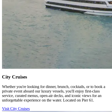
City Cruises​​​​‌ ‍ ​‍​‍‌‍ ‌ ​‍‌‍‍‌‌‍‌ ‌‍‍‌‌‍ ‍​‍​‍​ ‍‍​‍​‍‌ ​ ‌‍​‌‌‍ ‍‌‍‍‌‌ ‌​‌ ‍‌​‍ ‍‌‍‍‌‌‍ ​‍​‍​‍ ​​‍​‍‌‍‍​‌ ​‍‌‍‌‌‌‍‌‍​‍​‍​ ‍‍​‍​‍‌‍‍​‌ ‌​‌ ‌​‌ ​​‌ ​ ​ ‍‍​‍ ​‍ ‌‍​ ‌‍‍​‌‍‌‌‌‍ ​‌ ​ ‌‍‌‌‌‍​‌‌ ​​‌‍‍‌‌‍‌‌‌ ​‍‌ ​ ​‍ ‍‌ ​ ‌‍​‌‌‍ ‍‌‍‍‌‌ ‌​‌ ‍‌​‍ ‍‌ ​ ‌ ‌​‌ ‌‌‌‍‌​‌‍‍‌‌‍ ​‍ ‌‍‍‌‌‍ ‍‌ ‌​‌‍‌‌‌‍ ‍‌ ‌​​‍ ‌‍‌‌‌‍‌​‌‍‍‌‌ ‌​​‍ ‌‍ ‌‌‍ ‌‍‌​‌‍‌‌​ ‌‌ ​​‌ ​‍‌‍‌‌‌ ​ ‌‍‌‌‌‍ ‍‌ ‌​‌‍​‌‌ ‌​‌‍‍‌‌‍ ‌‍ ‍​ ‍ ‌‍‍‌‌‍‌​​ ‌​ ​‍​ ‌‌‌‍​ ‌‍‌‌​ ‌​‌‍​‍‌‍​‍‌‍​‌​‍ ‌​ ‌​​ ​​‌‍​‍​ ‌‍​‍ ‌​ ‌​‌‍‌‍‌‍​‌​ ‍​​‍ ‌‌‍​‌‌‍​‌‌‍‌‌​ ‍‌​‍ ‌​ ‌​​ ‌‌​ ‌ ​ ‌‌​ ‍‌​ ‌‌​ ‍‌‌‍​ ‌‍​‍​ ‌ ‌‍‌​​ ​ ​ ‍ ‌ ‌​‌ ‍‌‌ ​​‌‍‌‌​ ‌‌ ​​‌‍​‌‌‍‌ ‌‍‌‌​ ‍ ‌ ​​‌‍​‌‌ ‌​‌‍‍​​ ‌‌ ​​‌‍​‌‌‍‌ ‌‍‌‌‌​​‍‌ ‌‌‌‍‍‌‌‍ ​‌‍‌​‌‍‌‌‌ ​‍​‍‌‌​ ‌‌‌​​‍‌‌ ‌‍‍ ‌‍‌‌‌ ‍‌​‍‌‌​ ​ ‌​‌​​‍‌‌​ ​ ‌​‌​​‍‌‌​ ​‍​ ​‍​ ‍​​ ​ ‌‍​‍‌‍​‌​ ‍​​ ​ ‌‍‌​​ ‌ ​ ‍​​ ‍​​ ‍​‌‍​‍​‍‌‌​ ​‍​ ​‍​‍‌‌​ ‌‌‌​‌​​‍ ‍‌‍​ ‌‍​‌‌ ​‍‌‍ ‌ ‌‌‌ ​ ‌‍‌‌‌‍ ​‌​‍‌‌ ‌​‌‍‌‌‌‍ ‌‌ ​ ​‍‌‌​ ‌‌‌​​‍‌‌ ‌‍‍ ‌‍‌‌‌ ‍‌​‍‌‌​ ​ ‌​‌​​‍‌‌​ ​ ‌​‌​​‍‌‌​ ​‍​ ​‍‌‍​‍​ ‌‌‌‍​‍​ ​​‌‍​‍​ ‌‍‌‍‌​‌‍‌​‌‍​‌​ ‌‍​ ‍​‌‍‌​‌‍‌​​ ‌ ‌‍​‌‌‍‌‍‌‍‌​‌‍‌‍​ ‍​​ ‌‍‌‍‌‌​ ‌ ​ ​‍​ ‌‍​ ‍‌​ ​‌‌‍​‌​ ‌‌‌‍​‌​ ‌ ‌‍​‍​ ​ ​‍‌‌​ ​‍​ ​‍​‍‌‌​ ‌‌‌​‌​​‍ ‍‌‍​ ‌‍​‌‌ ​‍‌‍‌​‌‌‌​‌‍‍‌‌ ‌​‌‍ ​‌‍‌‌​ ‌‍​‍‌‍​‌‌ ​ ‌‍‌‌‌‌‌‌‌ ​‍‌‍ ​​ ‌‌‍‍​‌ ‌​‌ ‌​‌ ​​‌ ​ ​‍‌‌​ ​ ‌​​‌​‍‌‌​ ​‍‌​‌‍​‍‌‌​ ​‍‌​‌‍‌‍​ ‌‍‍​‌‍‌‌‌‍ ​‌ ​ ‌‍‌‌‌‍​‌‌ ​​‌‍‍‌‌‍‌‌‌ ​‍‌ ​ ​‍ ‍‌ ​ ‌‍​‌‌‍ ‍‌‍‍‌‌ ‌​‌ ‍‌​‍ ‍‌ ​ ‌ ‌​‌ ‌‌‌‍‌​‌‍‍‌‌‍ ​‍‌‍‌‍‍‌‌‍‌​​ ‌​ ​‍​ ‌‌‌‍​ ‌‍‌‌​ ‌​‌‍​‍‌‍​‍‌‍​‌​‍ ‌​ ‌​​ ​​‌‍​‍​ ‌‍​‍ ‌​ ‌​‌‍‌‍‌‍​‌​ ‍​​‍ ‌‌‍​‌‌‍​‌‌‍‌‌​ ‍‌​‍ ‌​ ‌​​ ‌‌​ ‌ ​ ‌‌​ ‍‌​ ‌‌​ ‍‌‌‍​ ‌‍​‍​ ‌ ‌‍‌​​ ​ ​‍‌‍‌ ‌​‌ ‍‌‌ ​​‌‍‌‌​ ‌‌ ​​‌‍​‌‌‍‌ ‌‍‌‌​‍‌‍‌ ​​‌‍​‌‌ ‌​‌‍‍​​ ‌‌ ​​‌‍​‌‌‍‌ ‌‍‌‌‌​​‍‌ ‌‌‌‍‍‌‌‍ ​‌‍‌​‌‍‌‌‌ ​‍​‍‌‌​ ‌‌‌​​‍‌‌ ‌‍‍ ‌‍‌‌‌ ‍‌​‍‌‌​ ​ ‌​‌​​‍‌‌​ ​ ‌​‌​​‍‌‌​ ​‍​ ​‍​ ‍​​ ​ ‌‍​‍‌‍​‌​ ‍​​ ​ ‌‍‌​​ ‌ ​ ‍​​ ‍​​ ‍​‌‍​‍​‍‌‌​ ​‍​ ​‍​‍‌‌​ ‌‌‌​‌​​‍ ‍‌‍​ ‌‍​‌‌ ​‍‌‍ ‌ ‌‌‌ ​ ‌‍‌‌‌‍ ​‌​‍‌‌ ‌​‌‍‌‌‌‍ ‌‌ ​ ​‍‌‌​ ‌‌‌​​‍‌‌ ‌‍‍ ‌‍‌‌‌ ‍‌​‍‌‌​ ​ ‌​‌​​‍‌‌​ ​ ‌​‌​​‍‌‌​ ​‍​ ​‍‌‍​‍​ ‌‌‌‍​‍​ ​​‌‍​‍​ ‌‍‌‍‌​‌‍‌​‌‍​‌​ ‌‍​ ‍​‌‍‌​‌‍‌​​ ‌ ‌‍​‌‌‍‌‍‌‍‌​‌‍‌‍​ ‍​​ ‌‍‌‍‌‌​ ‌ ​ ​‍​ ‌‍​ ‍‌​ ​‌‌‍​‌​ ‌‌‌‍​‌​ ‌ ‌‍​‍​ ​ ​‍‌‌​ ​‍​ ​‍​‍‌‌​ ‌‌‌​‌​​‍ ‍‌‍​ ‌‍​‌‌ ​‍‌‍‌​‌‌‌​‌‍‍‌‌ ‌​‌‍ ​‌‍‌‌​‍‌‍‌ ​​‌‍‌‌‌ ​‍‌ ​ ‌ ​​‌‍‌‌‌‍​ ‌ ‌​‌‍‍‌‌ ‌‍‌‍‌‌​ ‌‌ ​​‌ ‌‌‌‍​‍‌‍ ​‌‍‍‌‌ ​ ‌‍‍​‌‍‌‌‌‍‌​​‍​‍‌ ‌
Whether you're looking for dinner, brunch, cocktails, or to book a
private event aboard our luxury vessels, you'll enjoy first-class
service, curated menus, open-air decks, and iconic views for an
unforgettable experience on the water. Located on Pier 61.​​​​‌ ‍ ​‍​‍‌‍ ‌ ​‍‌‍‍‌‌‍‌ ‌‍‍‌‌‍ ‍​‍​‍​ ‍‍​‍​‍‌ ​ ‌‍​‌‌‍ ‍‌‍‍‌‌ ‌​‌ ‍‌​‍ ‍‌‍‍‌‌‍ ​‍​‍​‍ ​​‍​‍‌‍‍​‌ ​‍‌‍‌‌‌‍‌‍​‍​‍​ ‍‍​‍​‍‌‍‍​‌ ‌​‌ ‌​‌ ​​‌ ​ ​ ‍‍​‍ ​‍ ‌‍​ ‌‍‍​‌‍‌‌‌‍ ​‌ ​ ‌‍‌‌‌‍​‌‌ ​​‌‍‍‌‌‍‌‌‌ ​‍‌ ​ ​‍ ‍‌ ​ ‌‍​‌‌‍ ‍‌‍‍‌‌ ‌​‌ ‍‌​‍ ‍‌ ​ ‌ ‌​‌ ‌‌‌‍‌​‌‍‍‌‌‍ ​‍ ‌‍‍‌‌‍ ‍‌ ‌​‌‍‌‌‌‍ ‍‌ ‌​​‍ ‌‍‌‌‌‍‌​‌‍‍‌‌ ‌​​‍ ‌‍ ‌‌‍ ‌‍‌​‌‍‌‌​ ‌‌ ​​‌ ​‍‌‍‌‌‌ ​ ‌‍‌‌‌‍ ‍‌ ‌​‌‍​‌‌ ‌​‌‍‍‌‌‍ ‌‍ ‍​ ‍ ‌‍‍‌‌‍‌​​ ‌​ ​‍​ ‌‌‌‍​ ‌‍‌‌​ ‌​‌‍​‍‌‍​‍‌‍​‌​‍ ‌​ ‌​​ ​​‌‍​‍​ ‌‍​‍ ‌​ ‌​‌‍‌‍‌‍​‌​ ‍​​‍ ‌‌‍​‌‌‍​‌‌‍‌‌​ ‍‌​‍ ‌​ ‌​​ ‌‌​ ‌ ​ ‌‌​ ‍‌​ ‌‌​ ‍‌‌‍​ ‌‍​‍​ ‌ ‌‍‌​​ ​ ​ ‍ ‌ ‌​‌ ‍‌‌ ​​‌‍‌‌​ ‌‌ ​​‌‍​‌‌‍‌ ‌‍‌‌​ ‍ ‌ ​​‌‍​‌‌ ‌​‌‍‍​​ ‌‌ ​​‌‍​‌‌‍‌ ‌‍‌‌‌​​‍‌ ‌‌‌‍‍‌‌‍ ​‌‍‌​‌‍‌‌‌ ​‍​‍‌‌​ ‌‌‌​​‍‌‌ ‌‍‍ ‌‍‌‌‌ ‍‌​‍‌‌​ ​ ‌​‌​​‍‌‌​ ​ ‌​‌​​‍‌‌​ ​‍​ ​‍​ ‍​​ ​ ‌‍​‍‌‍​‌​ ‍​​ ​ ‌‍‌​​ ‌ ​ ‍​​ ‍​​ ‍​‌‍​‍​‍‌‌​ ​‍​ ​‍​‍‌‌​ ‌‌‌​‌​​‍ ‍‌‍​ ‌‍​‌‌ ​‍‌‍ ‌ ‌‌‌ ​ ‌‍‌‌‌‍ ​‌​‍‌‌ ‌​‌‍‌‌‌‍ ‌‌ ​ ​‍‌‌​ ‌‌‌​​‍‌‌ ‌‍‍ ‌‍‌‌‌ ‍‌​‍‌‌​ ​ ‌​‌​​‍‌‌​ ​ ‌​‌​​‍‌‌​ ​‍​ ​‍‌‍​‍​ ‌‌‌‍​‍​ ​​‌‍​‍​ ‌‍‌‍‌​‌‍‌​‌‍​‌​ ‌‍​ ‍​‌‍‌​‌‍‌​​ ‌ ‌‍​‌‌‍‌‍‌‍‌​‌‍‌‍​ ‍​​ ‌‍‌‍‌‌​ ‌ ​ ​‍​ ‌‍​ ‍‌​ ​‌‌‍​‌​ ‌‌‌‍​‌​ ‌ ‌‍​‍​ ​ ​‍‌‌​ ​‍​ ​‍​‍‌‌​ ‌‌‌​‌​​‍ ‍‌‍​ ‌‍​‌‌ ​‍‌‍‌​‌​‌​‌‍‌‌‌ ​ ‌‍​ ‌ ​‍‌‍‍‌‌ ​​‌ ‌​‌‍‍‌‌‍ ‌‍ ‍​ ‌‍​‍‌‍​‌‌ ​ ‌‍‌‌‌‌‌‌‌ ​‍‌‍ ​​ ‌‌‍‍​‌ ‌​‌ ‌​‌ ​​‌ ​ ​‍‌‌​ ​ ‌​​‌​‍‌‌​ ​‍‌​‌‍​‍‌‌​ ​‍‌​‌‍‌‍​ ‌‍‍​‌‍‌‌‌‍ ​‌ ​ ‌‍‌‌‌‍​‌‌ ​​‌‍‍‌‌‍‌‌‌ ​‍‌ ​ ​‍ ‍‌ ​ ‌‍​‌‌‍ ‍‌‍‍‌‌ ‌​‌ ‍‌​‍ ‍‌ ​ ‌ ‌​‌ ‌‌‌‍‌​‌‍‍‌‌‍ ​‍‌‍‌‍‍‌‌‍‌​​ ‌​ ​‍​ ‌‌‌‍​ ‌‍‌‌​ ‌​‌‍​‍‌‍​‍‌‍​‌​‍ ‌​ ‌​​ ​​‌‍​‍​ ‌‍​‍ ‌​ ‌​‌‍‌‍‌‍​‌​ ‍​​‍ ‌‌‍​‌‌‍​‌‌‍‌‌​ ‍‌​‍ ‌​ ‌​​ ‌‌​ ‌ ​ ‌‌​ ‍‌​ ‌‌​ ‍‌‌‍​ ‌‍​‍​ ‌ ‌‍‌​​ ​ ​‍‌‍‌ ‌​‌ ‍‌‌ ​​‌‍‌‌​ ‌‌ ​​‌‍​‌‌‍‌ ‌‍‌‌​‍‌‍‌ ​​‌‍​‌‌ ‌​‌‍‍​​ ‌‌ ​​‌‍​‌‌‍‌ ‌‍‌‌‌​​‍‌ ‌‌‌‍‍‌‌‍ ​‌‍‌​‌‍‌‌‌ ​‍​‍‌‌​ ‌‌‌​​‍‌‌ ‌‍‍ ‌‍‌‌‌ ‍‌​‍‌‌​ ​ ‌​‌​​‍‌‌​ ​ ‌​‌​​‍‌‌​ ​‍​ ​‍​ ‍​​ ​ ‌‍​‍‌‍​‌​ ‍​​ ​ ‌‍‌​​ ‌ ​ ‍​​ ‍​​ ‍​‌‍​‍​‍‌‌​ ​‍​ ​‍​‍‌‌​ ‌‌‌​‌​​‍ ‍‌‍​ ‌‍​‌‌ ​‍‌‍ ‌ ‌‌‌ ​ ‌‍‌‌‌‍ ​‌​‍‌‌ ‌​‌‍‌‌‌‍ ‌‌ ​ ​‍‌‌​ ‌‌‌​​‍‌‌ ‌‍‍ ‌‍‌‌‌ ‍‌​‍‌‌​ ​ ‌​‌​​‍‌‌​ ​ ‌​‌​​‍‌‌​ ​‍​ ​‍‌‍​‍​ ‌‌‌‍​‍​ ​​‌‍​‍​ ‌‍‌‍‌​‌‍‌​‌‍​‌​ ‌‍​ ‍​‌‍‌​‌‍‌​​ ‌ ‌‍​‌‌‍‌‍‌‍‌​‌‍‌‍​ ‍​​ ‌‍‌‍‌‌​ ‌ ​ ​‍​ ‌‍​ ‍‌​ ​‌‌‍​‌​ ‌‌‌‍​‌​ ‌ ‌‍​‍​ ​ ​‍‌‌​ ​‍​ ​‍​‍‌‌​ ‌‌‌​‌​​‍ ‍‌‍​ ‌‍​‌‌ ​‍‌‍‌​‌​‌​‌‍‌‌‌ ​ ‌‍​ ‌ ​‍‌‍‍‌‌ ​​‌ ‌​‌‍‍‌‌‍ ‌‍ ‍​‍‌‍‌ ​​‌‍‌‌‌ ​‍‌ ​ ‌ ​​‌‍‌‌‌‍​ ‌ ‌​‌‍‍‌‌ ‌‍‌‍‌‌​ ‌‌ ​​‌ ‌‌‌‍​‍‌‍ ​‌‍‍‌‌ ​ ‌‍‍​‌‍‌‌‌‍‌​​‍​‍‌ ‌
Visit City Cruises​​​​‌ ‍ ​‍​‍‌‍ ‌ ​‍‌‍‍‌‌‍‌ ‌‍‍‌‌‍ ‍​‍​‍​ ‍‍​‍​‍‌ ​ ‌‍​‌‌‍ ‍‌‍‍‌‌ ‌​‌ ‍‌​‍ ‍‌‍‍‌‌‍ ​‍​‍​‍ ​​‍​‍‌‍‍​‌ ​‍‌‍‌‌‌‍‌‍​‍​‍​ ‍‍​‍​‍‌‍‍​‌ ‌​‌ ‌​‌ ​​‌ ​ ​ ‍‍​‍ ​‍ ‌‍​ ‌‍‍​‌‍‌‌‌‍ ​‌ ​ ‌‍‌‌‌‍​‌‌ ​​‌‍‍‌‌‍‌‌‌ ​‍‌ ​ ​‍ ‍‌ ​ ‌‍​‌‌‍ ‍‌‍‍‌‌ ‌​‌ ‍‌​‍ ‍‌ ​ ‌ ‌​‌ ‌‌‌‍‌​‌‍‍‌‌‍ ​‍ ‌‍‍‌‌‍ ‍‌ ‌​‌‍‌‌‌‍ ‍‌ ‌​​‍ ‌‍‌‌‌‍‌​‌‍‍‌‌ ‌​​‍ ‌‍ ‌‌‍ ‌‍‌​‌‍‌‌​ ‌‌ ​​‌ ​‍‌‍‌‌‌ ​ ‌‍‌‌‌‍ ‍‌ ‌​‌‍​‌‌ ‌​‌‍‍‌‌‍ ‌‍ ‍​ ‍ ‌‍‍‌‌‍‌​​ ‌​ ​‍​ ‌‌‌‍​ ‌‍‌‌​ ‌​‌‍​‍‌‍​‍‌‍​‌​‍ ‌​ ‌​​ ​​‌‍​‍​ ‌‍​‍ ‌​ ‌​‌‍‌‍‌‍​‌​ ‍​​‍ ‌‌‍​‌‌‍​‌‌‍‌‌​ ‍‌​‍ ‌​ ‌​​ ‌‌​ ‌ ​ ‌‌​ ‍‌​ ‌‌​ ‍‌‌‍​ ‌‍​‍​ ‌ ‌‍‌​​ ​ ​ ‍ ‌ ‌​‌ ‍‌‌ ​​‌‍‌‌​ ‌‌ ​​‌‍​‌‌‍‌ ‌‍‌‌​ ‍ ‌ ​​‌‍​‌‌ ‌​‌‍‍​​ ‌‌ ​​‌‍​‌‌‍‌ ‌‍‌‌‌​​‍‌ ‌‌‌‍‍‌‌‍ ​‌‍‌​‌‍‌‌‌ ​‍​‍‌‌​ ‌‌‌​​‍‌‌ ‌‍‍ ‌‍‌‌‌ ‍‌​‍‌‌​ ​ ‌​‌​​‍‌‌​ ​ ‌​‌​​‍‌‌​ ​‍​ ​‍​ ‍​​ ​ ‌‍​‍‌‍​‌​ ‍​​ ​ ‌‍‌​​ ‌ ​ ‍​​ ‍​​ ‍​‌‍​‍​‍‌‌​ ​‍​ ​‍​‍‌‌​ ‌‌‌​‌​​‍ ‍‌‍​ ‌‍​‌‌ ​‍‌‍ ‌ ‌‌‌ ​ ‌‍‌‌‌‍ ​‌​‍‌‌ ‌​‌‍‌‌‌‍ ‌‌ ​ ​‍‌‌​ ‌‌‌​​‍‌‌ ‌‍‍ ‌‍‌‌‌ ‍‌​‍‌‌​ ​ ‌​‌​​‍‌‌​ ​ ‌​‌​​‍‌‌​ ​‍​ ​‍‌‍​‍​ ‌‌‌‍​‍​ ​​‌‍​‍​ ‌‍‌‍‌​‌‍‌​‌‍​‌​ ‌‍​ ‍​‌‍‌​‌‍‌​​ ‌ ‌‍​‌‌‍‌‍‌‍‌​‌‍‌‍​ ‍​​ ‌‍‌‍‌‌​ ‌ ​ ​‍​ ‌‍​ ‍‌​ ​‌‌‍​‌​ ‌‌‌‍​‌​ ‌ ‌‍​‍​ ​ ​‍‌‌​ ​‍​ ​‍​‍‌‌​ ‌‌‌​‌​​‍ ‍‌‍​‍‌ ‌‌‌ ‌​‌ ‌​‌‍ ‌‍ ‍‌ ​ ​‍‌‌​ ‌‌‌​​‍‌‌ ‌‍‍ ‌‍‌‌‌ ‍‌​‍‌‌​ ​ ‌​‌​​‍‌‌​ ​ ‌​‌​​‍‌‌​ ​‍​ ​‍‌‍​‍‌‍‌‍​ ‍​‌‍​ ​ ​ ​ ‌​‌‍​‌​ ​ ‌‍​‍​ ​‌​ ‌ ​ ‌‍​‍‌‌​ ​‍​ ​‍​‍‌‌​ ‌‌‌​‌​​‍ ‍‌ ‌​‌‍‌‌‌ ‍​‌ ‌​​ ‌‍​‍‌‍​‌‌ ​ ‌‍‌‌‌‌‌‌‌ ​‍‌‍ ​​ ‌‌‍‍​‌ ‌​‌ ‌​‌ ​​‌ ​ ​‍‌‌​ ​ ‌​​‌​‍‌‌​ ​‍‌​‌‍​‍‌‌​ ​‍‌​‌‍‌‍​ ‌‍‍​‌‍‌‌‌‍ ​‌ ​ ‌‍‌‌‌‍​‌‌ ​​‌‍‍‌‌‍‌‌‌ ​‍‌ ​ ​‍ ‍‌ ​ ‌‍​‌‌‍ ‍‌‍‍‌‌ ‌​‌ ‍‌​‍ ‍‌ ​ ‌ ‌​‌ ‌‌‌‍‌​‌‍‍‌‌‍ ​‍‌‍‌‍‍‌‌‍‌​​ ‌​ ​‍​ ‌‌‌‍​ ‌‍‌‌​ ‌​‌‍​‍‌‍​‍‌‍​‌​‍ ‌​ ‌​​ ​​‌‍​‍​ ‌‍​‍ ‌​ ‌​‌‍‌‍‌‍​‌​ ‍​​‍ ‌‌‍​‌‌‍​‌‌‍‌‌​ ‍‌​‍ ‌​ ‌​​ ‌‌​ ‌ ​ ‌‌​ ‍‌​ ‌‌​ ‍‌‌‍​ ‌‍​‍​ ‌ ‌‍‌​​ ​ ​‍‌‍‌ ‌​‌ ‍‌‌ ​​‌‍‌‌​ ‌‌ ​​‌‍​‌‌‍‌ ‌‍‌‌​‍‌‍‌ ​​‌‍​‌‌ ‌​‌‍‍​​ ‌‌ ​​‌‍​‌‌‍‌ ‌‍‌‌‌​​‍‌ ‌‌‌‍‍‌‌‍ ​‌‍‌​‌‍‌‌‌ ​‍​‍‌‌​ ‌‌‌​​‍‌‌ ‌‍‍ ‌‍‌‌‌ ‍‌​‍‌‌​ ​ ‌​‌​​‍‌‌​ ​ ‌​‌​​‍‌‌​ ​‍​ ​‍​ ‍​​ ​ ‌‍​‍‌‍​‌​ ‍​​ ​ ‌‍‌​​ ‌ ​ ‍​​ ‍​​ ‍​‌‍​‍​‍‌‌​ ​‍​ ​‍​‍‌‌​ ‌‌‌​‌​​‍ ‍‌‍​ ‌‍​‌‌ ​‍‌‍ ‌ ‌‌‌ ​ ‌‍‌‌‌‍ ​‌​‍‌‌ ‌​‌‍‌‌‌‍ ‌‌ ​ ​‍‌‌​ ‌‌‌​​‍‌‌ ‌‍‍ ‌‍‌‌‌ ‍‌​‍‌‌​ ​ ‌​‌​​‍‌‌​ ​ ‌​‌​​‍‌‌​ ​‍​ ​‍‌‍​‍​ ‌‌‌‍​‍​ ​​‌‍​‍​ ‌‍‌‍‌​‌‍‌​‌‍​‌​ ‌‍​ ‍​‌‍‌​‌‍‌​​ ‌ ‌‍​‌‌‍‌‍‌‍‌​‌‍‌‍​ ‍​​ ‌‍‌‍‌‌​ ‌ ​ ​‍​ ‌‍​ ‍‌​ ​‌‌‍​‌​ ‌‌‌‍​‌​ ‌ ‌‍​‍​ ​ ​‍‌‌​ ​‍​ ​‍​‍‌‌​ ‌‌‌​‌​​‍ ‍‌‍​‍‌ ‌‌‌ ‌​‌ ‌​‌‍ ‌‍ ‍‌ ​ ​‍‌‌​ ‌‌‌​​‍‌‌ ‌‍‍ ‌‍‌‌‌ ‍‌​‍‌‌​ ​ ‌​‌​​‍‌‌​ ​ ‌​‌​​‍‌‌​ ​‍​ ​‍‌‍​‍‌‍‌‍​ ‍​‌‍​ ​ ​ ​ ‌​‌‍​‌​ ​ ‌‍​‍​ ​‌​ ‌ ​ ‌‍​‍‌‌​ ​‍​ ​‍​‍‌‌​ ‌‌‌​‌​​‍ ‍‌ ‌​‌‍‌‌‌ ‍​‌ ‌​​‍‌‍‌ ​​‌‍‌‌‌ ​‍‌ ​ ‌ ​​‌‍‌‌‌‍​ ‌ ‌​‌‍‍‌‌ ‌‍‌‍‌‌​ ‌‌ ​​‌ ‌‌‌‍​‍‌‍ ​‌‍‍‌‌ ​ ‌‍‍​‌‍‌‌‌‍‌​​‍​‍‌ ‌