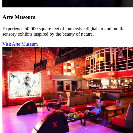
Arte Museum​​​​‌ ‍ ​‍​‍‌‍ ‌ ​‍‌‍‍‌‌‍‌ ‌‍‍‌‌‍ ‍​‍​‍​ ‍‍​‍​‍‌ ​ ‌‍​‌‌‍ ‍‌‍‍‌‌ ‌​‌ ‍‌​‍ ‍‌‍‍‌‌‍ ​‍​‍​‍ ​​‍​‍‌‍‍​‌ ​‍‌‍‌‌‌‍‌‍​‍​‍​ ‍‍​‍​‍‌‍‍​‌ ‌​‌ ‌​‌ ​​‌ ​ ​ ‍‍​‍ ​‍ ‌‍​ ‌‍‍​‌‍‌‌‌‍ ​‌ ​ ‌‍‌‌‌‍​‌‌ ​​‌‍‍‌‌‍‌‌‌ ​‍‌ ​ ​‍ ‍‌ ​ ‌‍​‌‌‍ ‍‌‍‍‌‌ ‌​‌ ‍‌​‍ ‍‌ ​ ‌ ‌​‌ ‌‌‌‍‌​‌‍‍‌‌‍ ​‍ ‌‍‍‌‌‍ ‍‌ ‌​‌‍‌‌‌‍ ‍‌ ‌​​‍ ‌‍‌‌‌‍‌​‌‍‍‌‌ ‌​​‍ ‌‍ ‌‌‍ ‌‍‌​‌‍‌‌​ ‌‌ ​​‌ ​‍‌‍‌‌‌ ​ ‌‍‌‌‌‍ ‍‌ ‌​‌‍​‌‌ ‌​‌‍‍‌‌‍ ‌‍ ‍​ ‍ ‌‍‍‌‌‍‌​​ ‌​ ​‍​ ‌‌‌‍​ ‌‍‌‌​ ‌​‌‍​‍‌‍​‍‌‍​‌​‍ ‌​ ‌​​ ​​‌‍​‍​ ‌‍​‍ ‌​ ‌​‌‍‌‍‌‍​‌​ ‍​​‍ ‌‌‍​‌‌‍​‌‌‍‌‌​ ‍‌​‍ ‌​ ‌​​ ‌‌​ ‌ ​ ‌‌​ ‍‌​ ‌‌​ ‍‌‌‍​ ‌‍​‍​ ‌ ‌‍‌​​ ​ ​ ‍ ‌ ‌​‌ ‍‌‌ ​​‌‍‌‌​ ‌‌ ​​‌‍​‌‌‍‌ ‌‍‌‌​ ‍ ‌ ​​‌‍​‌‌ ‌​‌‍‍​​ ‌‌ ​​‌‍​‌‌‍‌ ‌‍‌‌‌​​‍‌ ‌‌‌‍‍‌‌‍ ​‌‍‌​‌‍‌‌‌ ​‍​‍‌‌​ ‌‌‌​​‍‌‌ ‌‍‍ ‌‍‌‌‌ ‍‌​‍‌‌​ ​ ‌​‌​​‍‌‌​ ​ ‌​‌​​‍‌‌​ ​‍​ ​‍​ ‍​​ ​ ‌‍​‍‌‍​‌​ ‍​​ ​ ‌‍‌​​ ‌ ​ ‍​​ ‍​​ ‍​‌‍​‍​‍‌‌​ ​‍​ ​‍​‍‌‌​ ‌‌‌​‌​​‍ ‍‌‍​ ‌‍​‌‌ ​‍‌‍ ‌ ‌‌‌ ​ ‌‍‌‌‌‍ ​‌​‍‌‌ ‌​‌‍‌‌‌‍ ‌‌ ​ ​‍‌‌​ ‌‌‌​​‍‌‌ ‌‍‍ ‌‍‌‌‌ ‍‌​‍‌‌​ ​ ‌​‌​​‍‌‌​ ​ ‌​‌​​‍‌‌​ ​‍​ ​‍​ ​ ​ ​ ‌‍​‌‌‍‌​‌‍​‌​ ‌‍​ ​‌​ ‌​​ ‌ ​ ​‍​ ​‍​ ‌‌‌‍‌‍​ ‌‌​ ​ ​ ​‌​ ‌‍‌‍​‍​ ​‍‌‍‌‌‌‍​ ​ ​ ‌‍‌​​ ​​‌‍​‍​ ​‌‌‍‌‌‌‍‌​​ ​‍‌‍‌‍‌‍‌‍​ ​‍​‍‌‌​ ​‍​ ​‍​‍‌‌​ ‌‌‌​‌​​‍ ‍‌‍​ ‌‍​‌‌ ​‍‌‍‌​‌‌‌​‌‍‍‌‌ ‌​‌‍ ​‌‍‌‌​ ‌‍​‍‌‍​‌‌ ​ ‌‍‌‌‌‌‌‌‌ ​‍‌‍ ​​ ‌‌‍‍​‌ ‌​‌ ‌​‌ ​​‌ ​ ​‍‌‌​ ​ ‌​​‌​‍‌‌​ ​‍‌​‌‍​‍‌‌​ ​‍‌​‌‍‌‍​ ‌‍‍​‌‍‌‌‌‍ ​‌ ​ ‌‍‌‌‌‍​‌‌ ​​‌‍‍‌‌‍‌‌‌ ​‍‌ ​ ​‍ ‍‌ ​ ‌‍​‌‌‍ ‍‌‍‍‌‌ ‌​‌ ‍‌​‍ ‍‌ ​ ‌ ‌​‌ ‌‌‌‍‌​‌‍‍‌‌‍ ​‍‌‍‌‍‍‌‌‍‌​​ ‌​ ​‍​ ‌‌‌‍​ ‌‍‌‌​ ‌​‌‍​‍‌‍​‍‌‍​‌​‍ ‌​ ‌​​ ​​‌‍​‍​ ‌‍​‍ ‌​ ‌​‌‍‌‍‌‍​‌​ ‍​​‍ ‌‌‍​‌‌‍​‌‌‍‌‌​ ‍‌​‍ ‌​ ‌​​ ‌‌​ ‌ ​ ‌‌​ ‍‌​ ‌‌​ ‍‌‌‍​ ‌‍​‍​ ‌ ‌‍‌​​ ​ ​‍‌‍‌ ‌​‌ ‍‌‌ ​​‌‍‌‌​ ‌‌ ​​‌‍​‌‌‍‌ ‌‍‌‌​‍‌‍‌ ​​‌‍​‌‌ ‌​‌‍‍​​ ‌‌ ​​‌‍​‌‌‍‌ ‌‍‌‌‌​​‍‌ ‌‌‌‍‍‌‌‍ ​‌‍‌​‌‍‌‌‌ ​‍​‍‌‌​ ‌‌‌​​‍‌‌ ‌‍‍ ‌‍‌‌‌ ‍‌​‍‌‌​ ​ ‌​‌​​‍‌‌​ ​ ‌​‌​​‍‌‌​ ​‍​ ​‍​ ‍​​ ​ ‌‍​‍‌‍​‌​ ‍​​ ​ ‌‍‌​​ ‌ ​ ‍​​ ‍​​ ‍​‌‍​‍​‍‌‌​ ​‍​ ​‍​‍‌‌​ ‌‌‌​‌​​‍ ‍‌‍​ ‌‍​‌‌ ​‍‌‍ ‌ ‌‌‌ ​ ‌‍‌‌‌‍ ​‌​‍‌‌ ‌​‌‍‌‌‌‍ ‌‌ ​ ​‍‌‌​ ‌‌‌​​‍‌‌ ‌‍‍ ‌‍‌‌‌ ‍‌​‍‌‌​ ​ ‌​‌​​‍‌‌​ ​ ‌​‌​​‍‌‌​ ​‍​ ​‍​ ​ ​ ​ ‌‍​‌‌‍‌​‌‍​‌​ ‌‍​ ​‌​ ‌​​ ‌ ​ ​‍​ ​‍​ ‌‌‌‍‌‍​ ‌‌​ ​ ​ ​‌​ ‌‍‌‍​‍​ ​‍‌‍‌‌‌‍​ ​ ​ ‌‍‌​​ ​​‌‍​‍​ ​‌‌‍‌‌‌‍‌​​ ​‍‌‍‌‍‌‍‌‍​ ​‍​‍‌‌​ ​‍​ ​‍​‍‌‌​ ‌‌‌​‌​​‍ ‍‌‍​ ‌‍​‌‌ ​‍‌‍‌​‌‌‌​‌‍‍‌‌ ‌​‌‍ ​‌‍‌‌​‍‌‍‌ ​​‌‍‌‌‌ ​‍‌ ​ ‌ ​​‌‍‌‌‌‍​ ‌ ‌​‌‍‍‌‌ ‌‍‌‍‌‌​ ‌‌ ​​‌ ‌‌‌‍​‍‌‍ ​‌‍‍‌‌ ​ ‌‍‍​‌‍‌‌‌‍‌​​‍​‍‌ ‌
Experience 50,000 square feet of immersive digital art and multi-
sensory exhibits inspired by the beauty of nature.​​​​‌ ‍ ​‍​‍‌‍ ‌ ​‍‌‍‍‌‌‍‌ ‌‍‍‌‌‍ ‍​‍​‍​ ‍‍​‍​‍‌ ​ ‌‍​‌‌‍ ‍‌‍‍‌‌ ‌​‌ ‍‌​‍ ‍‌‍‍‌‌‍ ​‍​‍​‍ ​​‍​‍‌‍‍​‌ ​‍‌‍‌‌‌‍‌‍​‍​‍​ ‍‍​‍​‍‌‍‍​‌ ‌​‌ ‌​‌ ​​‌ ​ ​ ‍‍​‍ ​‍ ‌‍​ ‌‍‍​‌‍‌‌‌‍ ​‌ ​ ‌‍‌‌‌‍​‌‌ ​​‌‍‍‌‌‍‌‌‌ ​‍‌ ​ ​‍ ‍‌ ​ ‌‍​‌‌‍ ‍‌‍‍‌‌ ‌​‌ ‍‌​‍ ‍‌ ​ ‌ ‌​‌ ‌‌‌‍‌​‌‍‍‌‌‍ ​‍ ‌‍‍‌‌‍ ‍‌ ‌​‌‍‌‌‌‍ ‍‌ ‌​​‍ ‌‍‌‌‌‍‌​‌‍‍‌‌ ‌​​‍ ‌‍ ‌‌‍ ‌‍‌​‌‍‌‌​ ‌‌ ​​‌ ​‍‌‍‌‌‌ ​ ‌‍‌‌‌‍ ‍‌ ‌​‌‍​‌‌ ‌​‌‍‍‌‌‍ ‌‍ ‍​ ‍ ‌‍‍‌‌‍‌​​ ‌​ ​‍​ ‌‌‌‍​ ‌‍‌‌​ ‌​‌‍​‍‌‍​‍‌‍​‌​‍ ‌​ ‌​​ ​​‌‍​‍​ ‌‍​‍ ‌​ ‌​‌‍‌‍‌‍​‌​ ‍​​‍ ‌‌‍​‌‌‍​‌‌‍‌‌​ ‍‌​‍ ‌​ ‌​​ ‌‌​ ‌ ​ ‌‌​ ‍‌​ ‌‌​ ‍‌‌‍​ ‌‍​‍​ ‌ ‌‍‌​​ ​ ​ ‍ ‌ ‌​‌ ‍‌‌ ​​‌‍‌‌​ ‌‌ ​​‌‍​‌‌‍‌ ‌‍‌‌​ ‍ ‌ ​​‌‍​‌‌ ‌​‌‍‍​​ ‌‌ ​​‌‍​‌‌‍‌ ‌‍‌‌‌​​‍‌ ‌‌‌‍‍‌‌‍ ​‌‍‌​‌‍‌‌‌ ​‍​‍‌‌​ ‌‌‌​​‍‌‌ ‌‍‍ ‌‍‌‌‌ ‍‌​‍‌‌​ ​ ‌​‌​​‍‌‌​ ​ ‌​‌​​‍‌‌​ ​‍​ ​‍​ ‍​​ ​ ‌‍​‍‌‍​‌​ ‍​​ ​ ‌‍‌​​ ‌ ​ ‍​​ ‍​​ ‍​‌‍​‍​‍‌‌​ ​‍​ ​‍​‍‌‌​ ‌‌‌​‌​​‍ ‍‌‍​ ‌‍​‌‌ ​‍‌‍ ‌ ‌‌‌ ​ ‌‍‌‌‌‍ ​‌​‍‌‌ ‌​‌‍‌‌‌‍ ‌‌ ​ ​‍‌‌​ ‌‌‌​​‍‌‌ ‌‍‍ ‌‍‌‌‌ ‍‌​‍‌‌​ ​ ‌​‌​​‍‌‌​ ​ ‌​‌​​‍‌‌​ ​‍​ ​‍​ ​ ​ ​ ‌‍​‌‌‍‌​‌‍​‌​ ‌‍​ ​‌​ ‌​​ ‌ ​ ​‍​ ​‍​ ‌‌‌‍‌‍​ ‌‌​ ​ ​ ​‌​ ‌‍‌‍​‍​ ​‍‌‍‌‌‌‍​ ​ ​ ‌‍‌​​ ​​‌‍​‍​ ​‌‌‍‌‌‌‍‌​​ ​‍‌‍‌‍‌‍‌‍​ ​‍​‍‌‌​ ​‍​ ​‍​‍‌‌​ ‌‌‌​‌​​‍ ‍‌‍​ ‌‍​‌‌ ​‍‌‍‌​‌​‌​‌‍‌‌‌ ​ ‌‍​ ‌ ​‍‌‍‍‌‌ ​​‌ ‌​‌‍‍‌‌‍ ‌‍ ‍​ ‌‍​‍‌‍​‌‌ ​ ‌‍‌‌‌‌‌‌‌ ​‍‌‍ ​​ ‌‌‍‍​‌ ‌​‌ ‌​‌ ​​‌ ​ ​‍‌‌​ ​ ‌​​‌​‍‌‌​ ​‍‌​‌‍​‍‌‌​ ​‍‌​‌‍‌‍​ ‌‍‍​‌‍‌‌‌‍ ​‌ ​ ‌‍‌‌‌‍​‌‌ ​​‌‍‍‌‌‍‌‌‌ ​‍‌ ​ ​‍ ‍‌ ​ ‌‍​‌‌‍ ‍‌‍‍‌‌ ‌​‌ ‍‌​‍ ‍‌ ​ ‌ ‌​‌ ‌‌‌‍‌​‌‍‍‌‌‍ ​‍‌‍‌‍‍‌‌‍‌​​ ‌​ ​‍​ ‌‌‌‍​ ‌‍‌‌​ ‌​‌‍​‍‌‍​‍‌‍​‌​‍ ‌​ ‌​​ ​​‌‍​‍​ ‌‍​‍ ‌​ ‌​‌‍‌‍‌‍​‌​ ‍​​‍ ‌‌‍​‌‌‍​‌‌‍‌‌​ ‍‌​‍ ‌​ ‌​​ ‌‌​ ‌ ​ ‌‌​ ‍‌​ ‌‌​ ‍‌‌‍​ ‌‍​‍​ ‌ ‌‍‌​​ ​ ​‍‌‍‌ ‌​‌ ‍‌‌ ​​‌‍‌‌​ ‌‌ ​​‌‍​‌‌‍‌ ‌‍‌‌​‍‌‍‌ ​​‌‍​‌‌ ‌​‌‍‍​​ ‌‌ ​​‌‍​‌‌‍‌ ‌‍‌‌‌​​‍‌ ‌‌‌‍‍‌‌‍ ​‌‍‌​‌‍‌‌‌ ​‍​‍‌‌​ ‌‌‌​​‍‌‌ ‌‍‍ ‌‍‌‌‌ ‍‌​‍‌‌​ ​ ‌​‌​​‍‌‌​ ​ ‌​‌​​‍‌‌​ ​‍​ ​‍​ ‍​​ ​ ‌‍​‍‌‍​‌​ ‍​​ ​ ‌‍‌​​ ‌ ​ ‍​​ ‍​​ ‍​‌‍​‍​‍‌‌​ ​‍​ ​‍​‍‌‌​ ‌‌‌​‌​​‍ ‍‌‍​ ‌‍​‌‌ ​‍‌‍ ‌ ‌‌‌ ​ ‌‍‌‌‌‍ ​‌​‍‌‌ ‌​‌‍‌‌‌‍ ‌‌ ​ ​‍‌‌​ ‌‌‌​​‍‌‌ ‌‍‍ ‌‍‌‌‌ ‍‌​‍‌‌​ ​ ‌​‌​​‍‌‌​ ​ ‌​‌​​‍‌‌​ ​‍​ ​‍​ ​ ​ ​ ‌‍​‌‌‍‌​‌‍​‌​ ‌‍​ ​‌​ ‌​​ ‌ ​ ​‍​ ​‍​ ‌‌‌‍‌‍​ ‌‌​ ​ ​ ​‌​ ‌‍‌‍​‍​ ​‍‌‍‌‌‌‍​ ​ ​ ‌‍‌​​ ​​‌‍​‍​ ​‌‌‍‌‌‌‍‌​​ ​‍‌‍‌‍‌‍‌‍​ ​‍​‍‌‌​ ​‍​ ​‍​‍‌‌​ ‌‌‌​‌​​‍ ‍‌‍​ ‌‍​‌‌ ​‍‌‍‌​‌​‌​‌‍‌‌‌ ​ ‌‍​ ‌ ​‍‌‍‍‌‌ ​​‌ ‌​‌‍‍‌‌‍ ‌‍ ‍​‍‌‍‌ ​​‌‍‌‌‌ ​‍‌ ​ ‌ ​​‌‍‌‌‌‍​ ‌ ‌​‌‍‍‌‌ ‌‍‌‍‌‌​ ‌‌ ​​‌ ‌‌‌‍​‍‌‍ ​‌‍‍‌‌ ​ ‌‍‍​‌‍‌‌‌‍‌​​‍​‍‌ ‌
Visit Arte Museum​​​​‌ ‍ ​‍​‍‌‍ ‌ ​‍‌‍‍‌‌‍‌ ‌‍‍‌‌‍ ‍​‍​‍​ ‍‍​‍​‍‌ ​ ‌‍​‌‌‍ ‍‌‍‍‌‌ ‌​‌ ‍‌​‍ ‍‌‍‍‌‌‍ ​‍​‍​‍ ​​‍​‍‌‍‍​‌ ​‍‌‍‌‌‌‍‌‍​‍​‍​ ‍‍​‍​‍‌‍‍​‌ ‌​‌ ‌​‌ ​​‌ ​ ​ ‍‍​‍ ​‍ ‌‍​ ‌‍‍​‌‍‌‌‌‍ ​‌ ​ ‌‍‌‌‌‍​‌‌ ​​‌‍‍‌‌‍‌‌‌ ​‍‌ ​ ​‍ ‍‌ ​ ‌‍​‌‌‍ ‍‌‍‍‌‌ ‌​‌ ‍‌​‍ ‍‌ ​ ‌ ‌​‌ ‌‌‌‍‌​‌‍‍‌‌‍ ​‍ ‌‍‍‌‌‍ ‍‌ ‌​‌‍‌‌‌‍ ‍‌ ‌​​‍ ‌‍‌‌‌‍‌​‌‍‍‌‌ ‌​​‍ ‌‍ ‌‌‍ ‌‍‌​‌‍‌‌​ ‌‌ ​​‌ ​‍‌‍‌‌‌ ​ ‌‍‌‌‌‍ ‍‌ ‌​‌‍​‌‌ ‌​‌‍‍‌‌‍ ‌‍ ‍​ ‍ ‌‍‍‌‌‍‌​​ ‌​ ​‍​ ‌‌‌‍​ ‌‍‌‌​ ‌​‌‍​‍‌‍​‍‌‍​‌​‍ ‌​ ‌​​ ​​‌‍​‍​ ‌‍​‍ ‌​ ‌​‌‍‌‍‌‍​‌​ ‍​​‍ ‌‌‍​‌‌‍​‌‌‍‌‌​ ‍‌​‍ ‌​ ‌​​ ‌‌​ ‌ ​ ‌‌​ ‍‌​ ‌‌​ ‍‌‌‍​ ‌‍​‍​ ‌ ‌‍‌​​ ​ ​ ‍ ‌ ‌​‌ ‍‌‌ ​​‌‍‌‌​ ‌‌ ​​‌‍​‌‌‍‌ ‌‍‌‌​ ‍ ‌ ​​‌‍​‌‌ ‌​‌‍‍​​ ‌‌ ​​‌‍​‌‌‍‌ ‌‍‌‌‌​​‍‌ ‌‌‌‍‍‌‌‍ ​‌‍‌​‌‍‌‌‌ ​‍​‍‌‌​ ‌‌‌​​‍‌‌ ‌‍‍ ‌‍‌‌‌ ‍‌​‍‌‌​ ​ ‌​‌​​‍‌‌​ ​ ‌​‌​​‍‌‌​ ​‍​ ​‍​ ‍​​ ​ ‌‍​‍‌‍​‌​ ‍​​ ​ ‌‍‌​​ ‌ ​ ‍​​ ‍​​ ‍​‌‍​‍​‍‌‌​ ​‍​ ​‍​‍‌‌​ ‌‌‌​‌​​‍ ‍‌‍​ ‌‍​‌‌ ​‍‌‍ ‌ ‌‌‌ ​ ‌‍‌‌‌‍ ​‌​‍‌‌ ‌​‌‍‌‌‌‍ ‌‌ ​ ​‍‌‌​ ‌‌‌​​‍‌‌ ‌‍‍ ‌‍‌‌‌ ‍‌​‍‌‌​ ​ ‌​‌​​‍‌‌​ ​ ‌​‌​​‍‌‌​ ​‍​ ​‍​ ​ ​ ​ ‌‍​‌‌‍‌​‌‍​‌​ ‌‍​ ​‌​ ‌​​ ‌ ​ ​‍​ ​‍​ ‌‌‌‍‌‍​ ‌‌​ ​ ​ ​‌​ ‌‍‌‍​‍​ ​‍‌‍‌‌‌‍​ ​ ​ ‌‍‌​​ ​​‌‍​‍​ ​‌‌‍‌‌‌‍‌​​ ​‍‌‍‌‍‌‍‌‍​ ​‍​‍‌‌​ ​‍​ ​‍​‍‌‌​ ‌‌‌​‌​​‍ ‍‌‍​‍‌ ‌‌‌ ‌​‌ ‌​‌‍ ‌‍ ‍‌ ​ ​‍‌‌​ ‌‌‌​​‍‌‌ ‌‍‍ ‌‍‌‌‌ ‍‌​‍‌‌​ ​ ‌​‌​​‍‌‌​ ​ ‌​‌​​‍‌‌​ ​‍​ ​‍‌‍​‍‌‍‌‍​ ‍​‌‍​ ​ ​ ​ ‌​‌‍​‌​ ​ ‌‍​‍​ ​‌​ ‌ ​ ‌‍​‍‌‌​ ​‍​ ​‍​‍‌‌​ ‌‌‌​‌​​‍ ‍‌ ‌​‌‍‌‌‌ ‍​‌ ‌​​ ‌‍​‍‌‍​‌‌ ​ ‌‍‌‌‌‌‌‌‌ ​‍‌‍ ​​ ‌‌‍‍​‌ ‌​‌ ‌​‌ ​​‌ ​ ​‍‌‌​ ​ ‌​​‌​‍‌‌​ ​‍‌​‌‍​‍‌‌​ ​‍‌​‌‍‌‍​ ‌‍‍​‌‍‌‌‌‍ ​‌ ​ ‌‍‌‌‌‍​‌‌ ​​‌‍‍‌‌‍‌‌‌ ​‍‌ ​ ​‍ ‍‌ ​ ‌‍​‌‌‍ ‍‌‍‍‌‌ ‌​‌ ‍‌​‍ ‍‌ ​ ‌ ‌​‌ ‌‌‌‍‌​‌‍‍‌‌‍ ​‍‌‍‌‍‍‌‌‍‌​​ ‌​ ​‍​ ‌‌‌‍​ ‌‍‌‌​ ‌​‌‍​‍‌‍​‍‌‍​‌​‍ ‌​ ‌​​ ​​‌‍​‍​ ‌‍​‍ ‌​ ‌​‌‍‌‍‌‍​‌​ ‍​​‍ ‌‌‍​‌‌‍​‌‌‍‌‌​ ‍‌​‍ ‌​ ‌​​ ‌‌​ ‌ ​ ‌‌​ ‍‌​ ‌‌​ ‍‌‌‍​ ‌‍​‍​ ‌ ‌‍‌​​ ​ ​‍‌‍‌ ‌​‌ ‍‌‌ ​​‌‍‌‌​ ‌‌ ​​‌‍​‌‌‍‌ ‌‍‌‌​‍‌‍‌ ​​‌‍​‌‌ ‌​‌‍‍​​ ‌‌ ​​‌‍​‌‌‍‌ ‌‍‌‌‌​​‍‌ ‌‌‌‍‍‌‌‍ ​‌‍‌​‌‍‌‌‌ ​‍​‍‌‌​ ‌‌‌​​‍‌‌ ‌‍‍ ‌‍‌‌‌ ‍‌​‍‌‌​ ​ ‌​‌​​‍‌‌​ ​ ‌​‌​​‍‌‌​ ​‍​ ​‍​ ‍​​ ​ ‌‍​‍‌‍​‌​ ‍​​ ​ ‌‍‌​​ ‌ ​ ‍​​ ‍​​ ‍​‌‍​‍​‍‌‌​ ​‍​ ​‍​‍‌‌​ ‌‌‌​‌​​‍ ‍‌‍​ ‌‍​‌‌ ​‍‌‍ ‌ ‌‌‌ ​ ‌‍‌‌‌‍ ​‌​‍‌‌ ‌​‌‍‌‌‌‍ ‌‌ ​ ​‍‌‌​ ‌‌‌​​‍‌‌ ‌‍‍ ‌‍‌‌‌ ‍‌​‍‌‌​ ​ ‌​‌​​‍‌‌​ ​ ‌​‌​​‍‌‌​ ​‍​ ​‍​ ​ ​ ​ ‌‍​‌‌‍‌​‌‍​‌​ ‌‍​ ​‌​ ‌​​ ‌ ​ ​‍​ ​‍​ ‌‌‌‍‌‍​ ‌‌​ ​ ​ ​‌​ ‌‍‌‍​‍​ ​‍‌‍‌‌‌‍​ ​ ​ ‌‍‌​​ ​​‌‍​‍​ ​‌‌‍‌‌‌‍‌​​ ​‍‌‍‌‍‌‍‌‍​ ​‍​‍‌‌​ ​‍​ ​‍​‍‌‌​ ‌‌‌​‌​​‍ ‍‌‍​‍‌ ‌‌‌ ‌​‌ ‌​‌‍ ‌‍ ‍‌ ​ ​‍‌‌​ ‌‌‌​​‍‌‌ ‌‍‍ ‌‍‌‌‌ ‍‌​‍‌‌​ ​ ‌​‌​​‍‌‌​ ​ ‌​‌​​‍‌‌​ ​‍​ ​‍‌‍​‍‌‍‌‍​ ‍​‌‍​ ​ ​ ​ ‌​‌‍​‌​ ​ ‌‍​‍​ ​‌​ ‌ ​ ‌‍​‍‌‌​ ​‍​ ​‍​‍‌‌​ ‌‌‌​‌​​‍ ‍‌ ‌​‌‍‌‌‌ ‍​‌ ‌​​‍‌‍‌ ​​‌‍‌‌‌ ​‍‌ ​ ‌ ​​‌‍‌‌‌‍​ ‌ ‌​‌‍‍‌‌ ‌‍‌‍‌‌​ ‌‌ ​​‌ ‌‌‌‍​‍‌‍ ​‌‍‍‌‌ ​ ‌‍‍​‌‍‌‌‌‍‌​​‍​‍‌ ‌