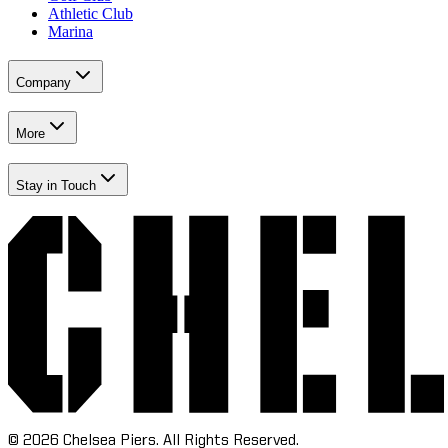
Athletic Club​​​​‌ ‍ ​‍​‍‌‍ ‌ ​‍‌‍‍‌‌‍‌ ‌‍‍‌‌‍ ‍​‍​‍​ ‍‍​‍​‍‌ ​ ‌‍​‌‌‍ ‍‌‍‍‌‌ ‌​‌ ‍‌​‍ ‍‌‍‍‌‌‍ ​‍​‍​‍ ​​‍​‍‌‍‍​‌ ​‍‌‍‌‌‌‍‌‍​‍​‍​ ‍‍​‍​‍‌‍‍​‌ ‌​‌ ‌​‌ ​​‌ ​ ​ ‍‍​‍ ​‍ ‌‍​ ‌‍‍​‌‍‌‌‌‍ ​‌ ​ ‌‍‌‌‌‍​‌‌ ​​‌‍‍‌‌‍‌‌‌ ​‍‌ ​ ​‍ ‍‌ ​ ‌‍​‌‌‍ ‍‌‍‍‌‌ ‌​‌ ‍‌​‍ ‍‌ ​ ‌ ‌​‌ ‌‌‌‍‌​‌‍‍‌‌‍ ​‍ ‌‍‍‌‌‍ ‍‌ ‌​‌‍‌‌‌‍ ‍‌ ‌​​‍ ‌‍‌‌‌‍‌​‌‍‍‌‌ ‌​​‍ ‌‍ ‌‌‍ ‌‍‌​‌‍‌‌​ ‌‌ ​​‌ ​‍‌‍‌‌‌ ​ ‌‍‌‌‌‍ ‍‌ ‌​‌‍​‌‌ ‌​‌‍‍‌‌‍ ‌‍ ‍​ ‍ ‌‍‍‌‌‍‌​​ ‌‌‍‌‍‌‍ ‌‍ ‌ ‌​‌‍‌‌‌ ​‍​ ‍ ‌ ‌​‌ ‍‌‌ ​​‌‍‌‌​ ‌‌‍‌‍‌‍ ‌‍ ‌ ‌​‌‍‌‌‌ ​‍​ ‍ ‌ ​​‌‍​‌‌ ‌​‌‍‍​​ ‌‌‍​ ‌‍ ‌‍ ​‌ ‌‌‌‍ ‌‌‍ ‍‌ ​ ​‍‌‌​ ‌‌‌​​‍‌‌ ‌‍‍ ‌‍‌‌‌ ‍‌​‍‌‌​ ​ ‌​‌​​‍‌‌​ ​ ‌​‌​​‍‌‌​ ​‍​ ​‍‌‍‌‌‌‍​‍​ ​‍​ ‍​‌‍​ ​ ‌‌‌‍​ ‌‍​ ‌‍‌‌‌‍​‍‌‍​‌​ ​‌​‍‌‌​ ​‍​ ​‍​‍‌‌​ ‌‌‌​‌​​‍ ‍‌‍ ​‌‍‍‌‌‍ ‍‌‍‍ ‌ ​ ​‍‌‌​ ‌‌‌​​‍‌‌ ‌‍‍ ‌‍‌‌‌ ‍‌​‍‌‌​ ​ ‌​‌​​‍‌‌​ ​ ‌​‌​​‍‌‌​ ​‍​ ​‍​ ‍​‌‍​‌​ ​ ​ ‌​‌‍​‌​ ‌ ‌‍‌​‌‍​‌​ ​ ​ ‍​‌‍‌‌‌‍​ ​‍‌‌​ ​‍​ ​‍​‍‌‌​ ‌‌‌​‌​​‍ ‍‌‍ ‍‌‍​‌‌‍ ‌‌‍‌‌​ ‌‍​‍‌‍​‌‌ ​ ‌‍‌‌‌‌‌‌‌ ​‍‌‍ ​​ ‌‌‍‍​‌ ‌​‌ ‌​‌ ​​‌ ​ ​‍‌‌​ ​ ‌​​‌​‍‌‌​ ​‍‌​‌‍​‍‌‌​ ​‍‌​‌‍‌‍​ ‌‍‍​‌‍‌‌‌‍ ​‌ ​ ‌‍‌‌‌‍​‌‌ ​​‌‍‍‌‌‍‌‌‌ ​‍‌ ​ ​‍ ‍‌ ​ ‌‍​‌‌‍ ‍‌‍‍‌‌ ‌​‌ ‍‌​‍ ‍‌ ​ ‌ ‌​‌ ‌‌‌‍‌​‌‍‍‌‌‍ ​‍‌‍‌‍‍‌‌‍‌​​ ‌‌‍‌‍‌‍ ‌‍ ‌ ‌​‌‍‌‌‌ ​‍​‍‌‍‌ ‌​‌ ‍‌‌ ​​‌‍‌‌​ ‌‌‍‌‍‌‍ ‌‍ ‌ ‌​‌‍‌‌‌ ​‍​‍‌‍‌ ​​‌‍​‌‌ ‌​‌‍‍​​ ‌‌‍​ ‌‍ ‌‍ ​‌ ‌‌‌‍ ‌‌‍ ‍‌ ​ ​‍‌‌​ ‌‌‌​​‍‌‌ ‌‍‍ ‌‍‌‌‌ ‍‌​‍‌‌​ ​ ‌​‌​​‍‌‌​ ​ ‌​‌​​‍‌‌​ ​‍​ ​‍‌‍‌‌‌‍​‍​ ​‍​ ‍​‌‍​ ​ ‌‌‌‍​ ‌‍​ ‌‍‌‌‌‍​‍‌‍​‌​ ​‌​‍‌‌​ ​‍​ ​‍​‍‌‌​ ‌‌‌​‌​​‍ ‍‌‍ ​‌‍‍‌‌‍ ‍‌‍‍ ‌ ​ ​‍‌‌​ ‌‌‌​​‍‌‌ ‌‍‍ ‌‍‌‌‌ ‍‌​‍‌‌​ ​ ‌​‌​​‍‌‌​ ​ ‌​‌​​‍‌‌​ ​‍​ ​‍​ ‍​‌‍​‌​ ​ ​ ‌​‌‍​‌​ ‌ ‌‍‌​‌‍​‌​ ​ ​ ‍​‌‍‌‌‌‍​ ​‍‌‌​ ​‍​ ​‍​‍‌‌​ ‌‌‌​‌​​‍ ‍‌‍ ‍‌‍​‌‌‍ ‌‌‍‌‌​‍‌‍‌ ​​‌‍‌‌‌ ​‍‌ ​ ‌ ​​‌‍‌‌‌‍​ ‌ ‌​‌‍‍‌‌ ‌‍‌‍‌‌​ ‌‌ ​​‌ ‌‌‌‍​‍‌‍ ​‌‍‍‌‌ ​ ‌‍‍​‌‍‌‌‌‍‌​​‍​‍‌ ‌
Marina​​​​‌ ‍ ​‍​‍‌‍ ‌ ​‍‌‍‍‌‌‍‌ ‌‍‍‌‌‍ ‍​‍​‍​ ‍‍​‍​‍‌ ​ ‌‍​‌‌‍ ‍‌‍‍‌‌ ‌​‌ ‍‌​‍ ‍‌‍‍‌‌‍ ​‍​‍​‍ ​​‍​‍‌‍‍​‌ ​‍‌‍‌‌‌‍‌‍​‍​‍​ ‍‍​‍​‍‌‍‍​‌ ‌​‌ ‌​‌ ​​‌ ​ ​ ‍‍​‍ ​‍ ‌‍​ ‌‍‍​‌‍‌‌‌‍ ​‌ ​ ‌‍‌‌‌‍​‌‌ ​​‌‍‍‌‌‍‌‌‌ ​‍‌ ​ ​‍ ‍‌ ​ ‌‍​‌‌‍ ‍‌‍‍‌‌ ‌​‌ ‍‌​‍ ‍‌ ​ ‌ ‌​‌ ‌‌‌‍‌​‌‍‍‌‌‍ ​‍ ‌‍‍‌‌‍ ‍‌ ‌​‌‍‌‌‌‍ ‍‌ ‌​​‍ ‌‍‌‌‌‍‌​‌‍‍‌‌ ‌​​‍ ‌‍ ‌‌‍ ‌‍‌​‌‍‌‌​ ‌‌ ​​‌ ​‍‌‍‌‌‌ ​ ‌‍‌‌‌‍ ‍‌ ‌​‌‍​‌‌ ‌​‌‍‍‌‌‍ ‌‍ ‍​ ‍ ‌‍‍‌‌‍‌​​ ‌‌‍‌‍‌‍ ‌‍ ‌ ‌​‌‍‌‌‌ ​‍​ ‍ ‌ ‌​‌ ‍‌‌ ​​‌‍‌‌​ ‌‌‍‌‍‌‍ ‌‍ ‌ ‌​‌‍‌‌‌ ​‍​ ‍ ‌ ​​‌‍​‌‌ ‌​‌‍‍​​ ‌‌‍​ ‌‍ ‌‍ ​‌ ‌‌‌‍ ‌‌‍ ‍‌ ​ ​‍‌‌​ ‌‌‌​​‍‌‌ ‌‍‍ ‌‍‌‌‌ ‍‌​‍‌‌​ ​ ‌​‌​​‍‌‌​ ​ ‌​‌​​‍‌‌​ ​‍​ ​‍‌‍‌‌‌‍​‍​ ​‍​ ‍​‌‍​ ​ ‌‌‌‍​ ‌‍​ ‌‍‌‌‌‍​‍‌‍​‌​ ​‌​‍‌‌​ ​‍​ ​‍​‍‌‌​ ‌‌‌​‌​​‍ ‍‌‍ ​‌‍‍‌‌‍ ‍‌‍‍ ‌ ​ ​‍‌‌​ ‌‌‌​​‍‌‌ ‌‍‍ ‌‍‌‌‌ ‍‌​‍‌‌​ ​ ‌​‌​​‍‌‌​ ​ ‌​‌​​‍‌‌​ ​‍​ ​‍​ ‌‍​ ‌‌​ ‌‍​ ‌‌‌‍‌‌‌‍‌‍‌‍​‌​ ​​​ ‌‍​ ‌‌​ ‌​‌‍‌​​‍‌‌​ ​‍​ ​‍​‍‌‌​ ‌‌‌​‌​​‍ ‍‌‍ ‍‌‍​‌‌‍ ‌‌‍‌‌​ ‌‍​‍‌‍​‌‌ ​ ‌‍‌‌‌‌‌‌‌ ​‍‌‍ ​​ ‌‌‍‍​‌ ‌​‌ ‌​‌ ​​‌ ​ ​‍‌‌​ ​ ‌​​‌​‍‌‌​ ​‍‌​‌‍​‍‌‌​ ​‍‌​‌‍‌‍​ ‌‍‍​‌‍‌‌‌‍ ​‌ ​ ‌‍‌‌‌‍​‌‌ ​​‌‍‍‌‌‍‌‌‌ ​‍‌ ​ ​‍ ‍‌ ​ ‌‍​‌‌‍ ‍‌‍‍‌‌ ‌​‌ ‍‌​‍ ‍‌ ​ ‌ ‌​‌ ‌‌‌‍‌​‌‍‍‌‌‍ ​‍‌‍‌‍‍‌‌‍‌​​ ‌‌‍‌‍‌‍ ‌‍ ‌ ‌​‌‍‌‌‌ ​‍​‍‌‍‌ ‌​‌ ‍‌‌ ​​‌‍‌‌​ ‌‌‍‌‍‌‍ ‌‍ ‌ ‌​‌‍‌‌‌ ​‍​‍‌‍‌ ​​‌‍​‌‌ ‌​‌‍‍​​ ‌‌‍​ ‌‍ ‌‍ ​‌ ‌‌‌‍ ‌‌‍ ‍‌ ​ ​‍‌‌​ ‌‌‌​​‍‌‌ ‌‍‍ ‌‍‌‌‌ ‍‌​‍‌‌​ ​ ‌​‌​​‍‌‌​ ​ ‌​‌​​‍‌‌​ ​‍​ ​‍‌‍‌‌‌‍​‍​ ​‍​ ‍​‌‍​ ​ ‌‌‌‍​ ‌‍​ ‌‍‌‌‌‍​‍‌‍​‌​ ​‌​‍‌‌​ ​‍​ ​‍​‍‌‌​ ‌‌‌​‌​​‍ ‍‌‍ ​‌‍‍‌‌‍ ‍‌‍‍ ‌ ​ ​‍‌‌​ ‌‌‌​​‍‌‌ ‌‍‍ ‌‍‌‌‌ ‍‌​‍‌‌​ ​ ‌​‌​​‍‌‌​ ​ ‌​‌​​‍‌‌​ ​‍​ ​‍​ ‌‍​ ‌‌​ ‌‍​ ‌‌‌‍‌‌‌‍‌‍‌‍​‌​ ​​​ ‌‍​ ‌‌​ ‌​‌‍‌​​‍‌‌​ ​‍​ ​‍​‍‌‌​ ‌‌‌​‌​​‍ ‍‌‍ ‍‌‍​‌‌‍ ‌‌‍‌‌​‍‌‍‌ ​​‌‍‌‌‌ ​‍‌ ​ ‌ ​​‌‍‌‌‌‍​ ‌ ‌​‌‍‍‌‌ ‌‍‌‍‌‌​ ‌‌ ​​‌ ‌‌‌‍​‍‌‍ ​‌‍‍‌‌ ​ ‌‍‍​‌‍‌‌‌‍‌​​‍​‍‌ ‌
Company​​​​‌ ‍ ​‍​‍‌‍ ‌ ​‍‌‍‍‌‌‍‌ ‌‍‍‌‌‍ ‍​‍​‍​ ‍‍​‍​‍‌ ​ ‌‍​‌‌‍ ‍‌‍‍‌‌ ‌​‌ ‍‌​‍ ‍‌‍‍‌‌‍ ​‍​‍​‍ ​​‍​‍‌‍‍​‌ ​‍‌‍‌‌‌‍‌‍​‍​‍​ ‍‍​‍​‍‌‍‍​‌ ‌​‌ ‌​‌ ​​‌ ​ ​ ‍‍​‍ ​‍ ‌‍​ ‌‍‍​‌‍‌‌‌‍ ​‌ ​ ‌‍‌‌‌‍​‌‌ ​​‌‍‍‌‌‍‌‌‌ ​‍‌ ​ ​‍ ‍‌ ​ ‌‍​‌‌‍ ‍‌‍‍‌‌ ‌​‌ ‍‌​‍ ‍‌ ​ ‌ ‌​‌ ‌‌‌‍‌​‌‍‍‌‌‍ ​‍ ‌‍‍‌‌‍ ‍‌ ‌​‌‍‌‌‌‍ ‍‌ ‌​​‍ ‌‍‌‌‌‍‌​‌‍‍‌‌ ‌​​‍ ‌‍ ‌‌‍ ‌‍‌​‌‍‌‌​ ‌‌ ​​‌ ​‍‌‍‌‌‌ ​ ‌‍‌‌‌‍ ‍‌ ‌​‌‍​‌‌ ‌​‌‍‍‌‌‍ ‌‍ ‍​ ‍ ‌‍‍‌‌‍‌​​ ‌‌‍‌‍‌‍ ‌‍ ‌ ‌​‌‍‌‌‌ ​‍​ ‍ ‌ ‌​‌ ‍‌‌ ​​‌‍‌‌​ ‌‌‍‌‍‌‍ ‌‍ ‌ ‌​‌‍‌‌‌ ​‍​ ‍ ‌ ​​‌‍​‌‌ ‌​‌‍‍​​ ‌‌‍​ ‌‍ ‌‍ ​‌ ‌‌‌‍ ‌‌‍ ‍‌ ​ ​‍‌‌​ ‌‌‌​​‍‌‌ ‌‍‍ ‌‍‌‌‌ ‍‌​‍‌‌​ ​ ‌​‌​​‍‌‌​ ​ ‌​‌​​‍‌‌​ ​‍​ ​‍‌‍​ ​ ​ ​ ‌​​ ​​‌‍​ ​ ‌‍‌‍‌​​ ‌​‌‍‌‍‌‍‌‌‌‍‌‌‌‍‌​​‍‌‌​ ​‍​ ​‍​‍‌‌​ ‌‌‌​‌​​‍ ‍‌ ‌​‌‍‍‌‌ ‌​‌‍ ​‌‍‌‌​ ‌‍​‍‌‍​‌‌ ​ ‌‍‌‌‌‌‌‌‌ ​‍‌‍ ​​ ‌‌‍‍​‌ ‌​‌ ‌​‌ ​​‌ ​ ​‍‌‌​ ​ ‌​​‌​‍‌‌​ ​‍‌​‌‍​‍‌‌​ ​‍‌​‌‍‌‍​ ‌‍‍​‌‍‌‌‌‍ ​‌ ​ ‌‍‌‌‌‍​‌‌ ​​‌‍‍‌‌‍‌‌‌ ​‍‌ ​ ​‍ ‍‌ ​ ‌‍​‌‌‍ ‍‌‍‍‌‌ ‌​‌ ‍‌​‍ ‍‌ ​ ‌ ‌​‌ ‌‌‌‍‌​‌‍‍‌‌‍ ​‍‌‍‌‍‍‌‌‍‌​​ ‌‌‍‌‍‌‍ ‌‍ ‌ ‌​‌‍‌‌‌ ​‍​‍‌‍‌ ‌​‌ ‍‌‌ ​​‌‍‌‌​ ‌‌‍‌‍‌‍ ‌‍ ‌ ‌​‌‍‌‌‌ ​‍​‍‌‍‌ ​​‌‍​‌‌ ‌​‌‍‍​​ ‌‌‍​ ‌‍ ‌‍ ​‌ ‌‌‌‍ ‌‌‍ ‍‌ ​ ​‍‌‌​ ‌‌‌​​‍‌‌ ‌‍‍ ‌‍‌‌‌ ‍‌​‍‌‌​ ​ ‌​‌​​‍‌‌​ ​ ‌​‌​​‍‌‌​ ​‍​ ​‍‌‍​ ​ ​ ​ ‌​​ ​​‌‍​ ​ ‌‍‌‍‌​​ ‌​‌‍‌‍‌‍‌‌‌‍‌‌‌‍‌​​‍‌‌​ ​‍​ ​‍​‍‌‌​ ‌‌‌​‌​​‍ ‍‌ ‌​‌‍‍‌‌ ‌​‌‍ ​‌‍‌‌​‍‌‍‌ ​​‌‍‌‌‌ ​‍‌ ​ ‌ ​​‌‍‌‌‌‍​ ‌ ‌​‌‍‍‌‌ ‌‍‌‍‌‌​ ‌‌ ​​‌ ‌‌‌‍​‍‌‍ ​‌‍‍‌‌ ​ ‌‍‍​‌‍‌‌‌‍‌​​‍​‍‌ ‌
More​​​​‌ ‍ ​‍​‍‌‍ ‌ ​‍‌‍‍‌‌‍‌ ‌‍‍‌‌‍ ‍​‍​‍​ ‍‍​‍​‍‌ ​ ‌‍​‌‌‍ ‍‌‍‍‌‌ ‌​‌ ‍‌​‍ ‍‌‍‍‌‌‍ ​‍​‍​‍ ​​‍​‍‌‍‍​‌ ​‍‌‍‌‌‌‍‌‍​‍​‍​ ‍‍​‍​‍‌‍‍​‌ ‌​‌ ‌​‌ ​​‌ ​ ​ ‍‍​‍ ​‍ ‌‍​ ‌‍‍​‌‍‌‌‌‍ ​‌ ​ ‌‍‌‌‌‍​‌‌ ​​‌‍‍‌‌‍‌‌‌ ​‍‌ ​ ​‍ ‍‌ ​ ‌‍​‌‌‍ ‍‌‍‍‌‌ ‌​‌ ‍‌​‍ ‍‌ ​ ‌ ‌​‌ ‌‌‌‍‌​‌‍‍‌‌‍ ​‍ ‌‍‍‌‌‍ ‍‌ ‌​‌‍‌‌‌‍ ‍‌ ‌​​‍ ‌‍‌‌‌‍‌​‌‍‍‌‌ ‌​​‍ ‌‍ ‌‌‍ ‌‍‌​‌‍‌‌​ ‌‌ ​​‌ ​‍‌‍‌‌‌ ​ ‌‍‌‌‌‍ ‍‌ ‌​‌‍​‌‌ ‌​‌‍‍‌‌‍ ‌‍ ‍​ ‍ ‌‍‍‌‌‍‌​​ ‌‌‍‌‍‌‍ ‌‍ ‌ ‌​‌‍‌‌‌ ​‍​ ‍ ‌ ‌​‌ ‍‌‌ ​​‌‍‌‌​ ‌‌‍‌‍‌‍ ‌‍ ‌ ‌​‌‍‌‌‌ ​‍​ ‍ ‌ ​​‌‍​‌‌ ‌​‌‍‍​​ ‌‌‍​ ‌‍ ‌‍ ​‌ ‌‌‌‍ ‌‌‍ ‍‌ ​ ​‍‌‌​ ‌‌‌​​‍‌‌ ‌‍‍ ‌‍‌‌‌ ‍‌​‍‌‌​ ​ ‌​‌​​‍‌‌​ ​ ‌​‌​​‍‌‌​ ​‍​ ​‍​ ‌‌​ ​ ​ ‌‌​ ‍‌‌‍​ ​ ​‍‌‍‌​​ ‍​‌‍​‌​ ‍​​ ​ ​ ​ ​‍‌‌​ ​‍​ ​‍​‍‌‌​ ‌‌‌​‌​​‍ ‍‌ ‌​‌‍‍‌‌ ‌​‌‍ ​‌‍‌‌​ ‌‍​‍‌‍​‌‌ ​ ‌‍‌‌‌‌‌‌‌ ​‍‌‍ ​​ ‌‌‍‍​‌ ‌​‌ ‌​‌ ​​‌ ​ ​‍‌‌​ ​ ‌​​‌​‍‌‌​ ​‍‌​‌‍​‍‌‌​ ​‍‌​‌‍‌‍​ ‌‍‍​‌‍‌‌‌‍ ​‌ ​ ‌‍‌‌‌‍​‌‌ ​​‌‍‍‌‌‍‌‌‌ ​‍‌ ​ ​‍ ‍‌ ​ ‌‍​‌‌‍ ‍‌‍‍‌‌ ‌​‌ ‍‌​‍ ‍‌ ​ ‌ ‌​‌ ‌‌‌‍‌​‌‍‍‌‌‍ ​‍‌‍‌‍‍‌‌‍‌​​ ‌‌‍‌‍‌‍ ‌‍ ‌ ‌​‌‍‌‌‌ ​‍​‍‌‍‌ ‌​‌ ‍‌‌ ​​‌‍‌‌​ ‌‌‍‌‍‌‍ ‌‍ ‌ ‌​‌‍‌‌‌ ​‍​‍‌‍‌ ​​‌‍​‌‌ ‌​‌‍‍​​ ‌‌‍​ ‌‍ ‌‍ ​‌ ‌‌‌‍ ‌‌‍ ‍‌ ​ ​‍‌‌​ ‌‌‌​​‍‌‌ ‌‍‍ ‌‍‌‌‌ ‍‌​‍‌‌​ ​ ‌​‌​​‍‌‌​ ​ ‌​‌​​‍‌‌​ ​‍​ ​‍​ ‌‌​ ​ ​ ‌‌​ ‍‌‌‍​ ​ ​‍‌‍‌​​ ‍​‌‍​‌​ ‍​​ ​ ​ ​ ​‍‌‌​ ​‍​ ​‍​‍‌‌​ ‌‌‌​‌​​‍ ‍‌ ‌​‌‍‍‌‌ ‌​‌‍ ​‌‍‌‌​‍‌‍‌ ​​‌‍‌‌‌ ​‍‌ ​ ‌ ​​‌‍‌‌‌‍​ ‌ ‌​‌‍‍‌‌ ‌‍‌‍‌‌​ ‌‌ ​​‌ ‌‌‌‍​‍‌‍ ​‌‍‍‌‌ ​ ‌‍‍​‌‍‌‌‌‍‌​​‍​‍‌ ‌
Stay in Touch​​​​‌ ‍ ​‍​‍‌‍ ‌ ​‍‌‍‍‌‌‍‌ ‌‍‍‌‌‍ ‍​‍​‍​ ‍‍​‍​‍‌ ​ ‌‍​‌‌‍ ‍‌‍‍‌‌ ‌​‌ ‍‌​‍ ‍‌‍‍‌‌‍ ​‍​‍​‍ ​​‍​‍‌‍‍​‌ ​‍‌‍‌‌‌‍‌‍​‍​‍​ ‍‍​‍​‍‌‍‍​‌ ‌​‌ ‌​‌ ​​‌ ​ ​ ‍‍​‍ ​‍ ‌‍​ ‌‍‍​‌‍‌‌‌‍ ​‌ ​ ‌‍‌‌‌‍​‌‌ ​​‌‍‍‌‌‍‌‌‌ ​‍‌ ​ ​‍ ‍‌ ​ ‌‍​‌‌‍ ‍‌‍‍‌‌ ‌​‌ ‍‌​‍ ‍‌ ​ ‌ ‌​‌ ‌‌‌‍‌​‌‍‍‌‌‍ ​‍ ‌‍‍‌‌‍ ‍‌ ‌​‌‍‌‌‌‍ ‍‌ ‌​​‍ ‌‍‌‌‌‍‌​‌‍‍‌‌ ‌​​‍ ‌‍ ‌‌‍ ‌‍‌​‌‍‌‌​ ‌‌ ​​‌ ​‍‌‍‌‌‌ ​ ‌‍‌‌‌‍ ‍‌ ‌​‌‍​‌‌ ‌​‌‍‍‌‌‍ ‌‍ ‍​ ‍ ‌‍‍‌‌‍‌​​ ‌‌‍‌‍‌‍ ‌‍ ‌ ‌​‌‍‌‌‌ ​‍​ ‍ ‌ ‌​‌ ‍‌‌ ​​‌‍‌‌​ ‌‌‍‌‍‌‍ ‌‍ ‌ ‌​‌‍‌‌‌ ​‍​ ‍ ‌ ​​‌‍​‌‌ ‌​‌‍‍​​ ‌‌‍​ ‌‍ ‌‍ ​‌ ‌‌‌‍ ‌‌‍ ‍‌ ​ ​‍‌‌​ ‌‌‌​​‍‌‌ ‌‍‍ ‌‍‌‌‌ ‍‌​‍‌‌​ ​ ‌​‌​​‍‌‌​ ​ ‌​‌​​‍‌‌​ ​‍​ ​‍​ ‍​‌‍​‍‌‍‌​​ ​‌‌‍​‍‌‍‌‌‌‍‌‌‌‍‌​‌‍​‌​ ​‍‌‍‌‌‌‍​‌​‍‌‌​ ​‍​ ​‍​‍‌‌​ ‌‌‌​‌​​‍ ‍‌ ‌​‌‍‍‌‌ ‌​‌‍ ​‌‍‌‌​ ‌‍​‍‌‍​‌‌ ​ ‌‍‌‌‌‌‌‌‌ ​‍‌‍ ​​ ‌‌‍‍​‌ ‌​‌ ‌​‌ ​​‌ ​ ​‍‌‌​ ​ ‌​​‌​‍‌‌​ ​‍‌​‌‍​‍‌‌​ ​‍‌​‌‍‌‍​ ‌‍‍​‌‍‌‌‌‍ ​‌ ​ ‌‍‌‌‌‍​‌‌ ​​‌‍‍‌‌‍‌‌‌ ​‍‌ ​ ​‍ ‍‌ ​ ‌‍​‌‌‍ ‍‌‍‍‌‌ ‌​‌ ‍‌​‍ ‍‌ ​ ‌ ‌​‌ ‌‌‌‍‌​‌‍‍‌‌‍ ​‍‌‍‌‍‍‌‌‍‌​​ ‌‌‍‌‍‌‍ ‌‍ ‌ ‌​‌‍‌‌‌ ​‍​‍‌‍‌ ‌​‌ ‍‌‌ ​​‌‍‌‌​ ‌‌‍‌‍‌‍ ‌‍ ‌ ‌​‌‍‌‌‌ ​‍​‍‌‍‌ ​​‌‍​‌‌ ‌​‌‍‍​​ ‌‌‍​ ‌‍ ‌‍ ​‌ ‌‌‌‍ ‌‌‍ ‍‌ ​ ​‍‌‌​ ‌‌‌​​‍‌‌ ‌‍‍ ‌‍‌‌‌ ‍‌​‍‌‌​ ​ ‌​‌​​‍‌‌​ ​ ‌​‌​​‍‌‌​ ​‍​ ​‍​ ‍​‌‍​‍‌‍‌​​ ​‌‌‍​‍‌‍‌‌‌‍‌‌‌‍‌​‌‍​‌​ ​‍‌‍‌‌‌‍​‌​‍‌‌​ ​‍​ ​‍​‍‌‌​ ‌‌‌​‌​​‍ ‍‌ ‌​‌‍‍‌‌ ‌​‌‍ ​‌‍‌‌​‍‌‍‌ ​​‌‍‌‌‌ ​‍‌ ​ ‌ ​​‌‍‌‌‌‍​ ‌ ‌​‌‍‍‌‌ ‌‍‌‍‌‌​ ‌‌ ​​‌ ‌‌‌‍​‍‌‍ ​‌‍‍‌‌ ​ ‌‍‍​‌‍‌‌‌‍‌​​‍​‍‌ ‌
©
2026
Chelsea Piers. All Rights Reserved.​​​​‌ ‍ ​‍​‍‌‍ ‌ ​‍‌‍‍‌‌‍‌ ‌‍‍‌‌‍ ‍​‍​‍​ ‍‍​‍​‍‌ ​ ‌‍​‌‌‍ ‍‌‍‍‌‌ ‌​‌ ‍‌​‍ ‍‌‍‍‌‌‍ ​‍​‍​‍ ​​‍​‍‌‍‍​‌ ​‍‌‍‌‌‌‍‌‍​‍​‍​ ‍‍​‍​‍‌‍‍​‌ ‌​‌ ‌​‌ ​​‌ ​ ​ ‍‍​‍ ​‍ ‌‍​ ‌‍‍​‌‍‌‌‌‍ ​‌ ​ ‌‍‌‌‌‍​‌‌ ​​‌‍‍‌‌‍‌‌‌ ​‍‌ ​ ​‍ ‍‌ ​ ‌‍​‌‌‍ ‍‌‍‍‌‌ ‌​‌ ‍‌​‍ ‍‌ ​ ‌ ‌​‌ ‌‌‌‍‌​‌‍‍‌‌‍ ​‍ ‌‍‍‌‌‍ ‍‌ ‌​‌‍‌‌‌‍ ‍‌ ‌​​‍ ‌‍‌‌‌‍‌​‌‍‍‌‌ ‌​​‍ ‌‍ ‌‌‍ ‌‍‌​‌‍‌‌​ ‌‌ ​​‌ ​‍‌‍‌‌‌ ​ ‌‍‌‌‌‍ ‍‌ ‌​‌‍​‌‌ ‌​‌‍‍‌‌‍ ‌‍ ‍​ ‍ ‌‍‍‌‌‍‌​​ ‌‌‍‌‍‌‍ ‌‍ ‌ ‌​‌‍‌‌‌ ​‍​ ‍ ‌ ‌​‌ ‍‌‌ ​​‌‍‌‌​ ‌‌‍‌‍‌‍ ‌‍ ‌ ‌​‌‍‌‌‌ ​‍​ ‍ ‌ ​​‌‍​‌‌ ‌​‌‍‍​​ ‌‌ ​ ‌ ‌‌‌‍​‍‌ ‌​‌‍‍‌‌ ‌​‌‍ ​‌‍‌‌​ ‌‍​‍‌‍​‌‌ ​ ‌‍‌‌‌‌‌‌‌ ​‍‌‍ ​​ ‌‌‍‍​‌ ‌​‌ ‌​‌ ​​‌ ​ ​‍‌‌​ ​ ‌​​‌​‍‌‌​ ​‍‌​‌‍​‍‌‌​ ​‍‌​‌‍‌‍​ ‌‍‍​‌‍‌‌‌‍ ​‌ ​ ‌‍‌‌‌‍​‌‌ ​​‌‍‍‌‌‍‌‌‌ ​‍‌ ​ ​‍ ‍‌ ​ ‌‍​‌‌‍ ‍‌‍‍‌‌ ‌​‌ ‍‌​‍ ‍‌ ​ ‌ ‌​‌ ‌‌‌‍‌​‌‍‍‌‌‍ ​‍‌‍‌‍‍‌‌‍‌​​ ‌‌‍‌‍‌‍ ‌‍ ‌ ‌​‌‍‌‌‌ ​‍​‍‌‍‌ ‌​‌ ‍‌‌ ​​‌‍‌‌​ ‌‌‍‌‍‌‍ ‌‍ ‌ ‌​‌‍‌‌‌ ​‍​‍‌‍‌ ​​‌‍​‌‌ ‌​‌‍‍​​ ‌‌ ​ ‌ ‌‌‌‍​‍‌ ‌​‌‍‍‌‌ ‌​‌‍ ​‌‍‌‌​‍‌‍‌ ​​‌‍‌‌‌ ​‍‌ ​ ‌ ​​‌‍‌‌‌‍​ ‌ ‌​‌‍‍‌‌ ‌‍‌‍‌‌​ ‌‌ ​​‌ ‌‌‌‍​‍‌‍ ​‌‍‍‌‌ ​ ‌‍‍​‌‍‌‌‌‍‌​​‍​‍‌ ‌