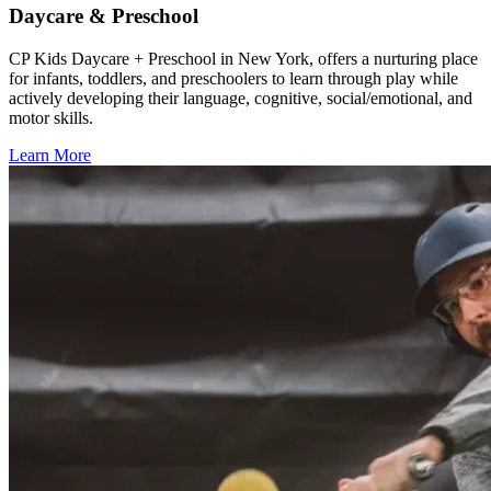
Daycare & Preschool​​​​‌ ‍ ​‍​‍‌‍ ‌ ​‍‌‍‍‌‌‍‌ ‌‍‍‌‌‍ ‍​‍​‍​ ‍‍​‍​‍‌ ​ ‌‍​‌‌‍ ‍‌‍‍‌‌ ‌​‌ ‍‌​‍ ‍‌‍‍‌‌‍ ​‍​‍​‍ ​​‍​‍‌‍‍​‌ ​‍‌‍‌‌‌‍‌‍​‍​‍​ ‍‍​‍​‍‌‍‍​‌ ‌​‌ ‌​‌ ​​‌ ​ ​ ‍‍​‍ ​‍ ‌‍​ ‌‍‍​‌‍‌‌‌‍ ​‌ ​ ‌‍‌‌‌‍​‌‌ ​​‌‍‍‌‌‍‌‌‌ ​‍‌ ​ ​‍ ‍‌ ​ ‌‍​‌‌‍ ‍‌‍‍‌‌ ‌​‌ ‍‌​‍ ‍‌ ​ ‌ ‌​‌ ‌‌‌‍‌​‌‍‍‌‌‍ ​‍ ‌‍‍‌‌‍ ‍‌ ‌​‌‍‌‌‌‍ ‍‌ ‌​​‍ ‌‍‌‌‌‍‌​‌‍‍‌‌ ‌​​‍ ‌‍ ‌‌‍ ‌‍‌​‌‍‌‌​ ‌‌ ​​‌ ​‍‌‍‌‌‌ ​ ‌‍‌‌‌‍ ‍‌ ‌​‌‍​‌‌ ‌​‌‍‍‌‌‍ ‌‍ ‍​ ‍ ‌‍‍‌‌‍‌​​ ‌​ ​‍​ ‌‌‌‍​ ‌‍‌‌​ ‌​‌‍​‍‌‍​‍‌‍​‌​‍ ‌​ ‌​​ ​​‌‍​‍​ ‌‍​‍ ‌​ ‌​‌‍‌‍‌‍​‌​ ‍​​‍ ‌‌‍​‌‌‍​‌‌‍‌‌​ ‍‌​‍ ‌​ ‌​​ ‌‌​ ‌ ​ ‌‌​ ‍‌​ ‌‌​ ‍‌‌‍​ ‌‍​‍​ ‌ ‌‍‌​​ ​ ​ ‍ ‌ ‌​‌ ‍‌‌ ​​‌‍‌‌​ ‌‌ ​​‌‍​‌‌‍‌ ‌‍‌‌​ ‍ ‌ ​​‌‍​‌‌ ‌​‌‍‍​​ ‌‌ ​​‌‍​‌‌‍‌ ‌‍‌‌‌​​‍‌ ‌‌‌‍‍‌‌‍ ​‌‍‌​‌‍‌‌‌ ​‍​‍‌‌​ ‌‌‌​​‍‌‌ ‌‍‍ ‌‍‌‌‌ ‍‌​‍‌‌​ ​ ‌​‌​​‍‌‌​ ​ ‌​‌​​‍‌‌​ ​‍​ ​‍​ ‍​​ ​ ‌‍​‍‌‍​‌​ ‍​​ ​ ‌‍‌​​ ‌ ​ ‍​​ ‍​​ ‍​‌‍​‍​‍‌‌​ ​‍​ ​‍​‍‌‌​ ‌‌‌​‌​​‍ ‍‌‍​ ‌‍​‌‌ ​‍‌‍ ‌ ‌‌‌ ​ ‌‍‌‌‌‍ ​‌​‍‌‌ ‌​‌‍‌‌‌‍ ‌‌ ​ ​‍‌‌​ ‌‌‌​​‍‌‌ ‌‍‍ ‌‍‌‌‌ ‍‌​‍‌‌​ ​ ‌​‌​​‍‌‌​ ​ ‌​‌​​‍‌‌​ ​‍​ ​‍​ ‌‌​ ‍‌​ ‍‌​ ​​​ ​ ‌‍​‌‌‍‌‍​ ‌‌​ ​‌​ ‍​​ ‌‍​ ‌‍‌‍​‍‌‍‌‍​ ‌‍‌‍‌‌​ ‍‌​ ​‍​ ​​​ ‍​​ ​‍​ ‍‌​ ‍‌​ ‌‍​ ‍‌​ ‌ ‌‍‌‍​ ​‍​ ‍​​ ‌​​ ‌​‌‍‌​​‍‌‌​ ​‍​ ​‍​‍‌‌​ ‌‌‌​‌​​‍ ‍‌‍​ ‌‍​‌‌ ​‍‌‍‌​‌‌‌​‌‍‍‌‌ ‌​‌‍ ​‌‍‌‌​ ‌‍​‍‌‍​‌‌ ​ ‌‍‌‌‌‌‌‌‌ ​‍‌‍ ​​ ‌‌‍‍​‌ ‌​‌ ‌​‌ ​​‌ ​ ​‍‌‌​ ​ ‌​​‌​‍‌‌​ ​‍‌​‌‍​‍‌‌​ ​‍‌​‌‍‌‍​ ‌‍‍​‌‍‌‌‌‍ ​‌ ​ ‌‍‌‌‌‍​‌‌ ​​‌‍‍‌‌‍‌‌‌ ​‍‌ ​ ​‍ ‍‌ ​ ‌‍​‌‌‍ ‍‌‍‍‌‌ ‌​‌ ‍‌​‍ ‍‌ ​ ‌ ‌​‌ ‌‌‌‍‌​‌‍‍‌‌‍ ​‍‌‍‌‍‍‌‌‍‌​​ ‌​ ​‍​ ‌‌‌‍​ ‌‍‌‌​ ‌​‌‍​‍‌‍​‍‌‍​‌​‍ ‌​ ‌​​ ​​‌‍​‍​ ‌‍​‍ ‌​ ‌​‌‍‌‍‌‍​‌​ ‍​​‍ ‌‌‍​‌‌‍​‌‌‍‌‌​ ‍‌​‍ ‌​ ‌​​ ‌‌​ ‌ ​ ‌‌​ ‍‌​ ‌‌​ ‍‌‌‍​ ‌‍​‍​ ‌ ‌‍‌​​ ​ ​‍‌‍‌ ‌​‌ ‍‌‌ ​​‌‍‌‌​ ‌‌ ​​‌‍​‌‌‍‌ ‌‍‌‌​‍‌‍‌ ​​‌‍​‌‌ ‌​‌‍‍​​ ‌‌ ​​‌‍​‌‌‍‌ ‌‍‌‌‌​​‍‌ ‌‌‌‍‍‌‌‍ ​‌‍‌​‌‍‌‌‌ ​‍​‍‌‌​ ‌‌‌​​‍‌‌ ‌‍‍ ‌‍‌‌‌ ‍‌​‍‌‌​ ​ ‌​‌​​‍‌‌​ ​ ‌​‌​​‍‌‌​ ​‍​ ​‍​ ‍​​ ​ ‌‍​‍‌‍​‌​ ‍​​ ​ ‌‍‌​​ ‌ ​ ‍​​ ‍​​ ‍​‌‍​‍​‍‌‌​ ​‍​ ​‍​‍‌‌​ ‌‌‌​‌​​‍ ‍‌‍​ ‌‍​‌‌ ​‍‌‍ ‌ ‌‌‌ ​ ‌‍‌‌‌‍ ​‌​‍‌‌ ‌​‌‍‌‌‌‍ ‌‌ ​ ​‍‌‌​ ‌‌‌​​‍‌‌ ‌‍‍ ‌‍‌‌‌ ‍‌​‍‌‌​ ​ ‌​‌​​‍‌‌​ ​ ‌​‌​​‍‌‌​ ​‍​ ​‍​ ‌‌​ ‍‌​ ‍‌​ ​​​ ​ ‌‍​‌‌‍‌‍​ ‌‌​ ​‌​ ‍​​ ‌‍​ ‌‍‌‍​‍‌‍‌‍​ ‌‍‌‍‌‌​ ‍‌​ ​‍​ ​​​ ‍​​ ​‍​ ‍‌​ ‍‌​ ‌‍​ ‍‌​ ‌ ‌‍‌‍​ ​‍​ ‍​​ ‌​​ ‌​‌‍‌​​‍‌‌​ ​‍​ ​‍​‍‌‌​ ‌‌‌​‌​​‍ ‍‌‍​ ‌‍​‌‌ ​‍‌‍‌​‌‌‌​‌‍‍‌‌ ‌​‌‍ ​‌‍‌‌​‍‌‍‌ ​​‌‍‌‌‌ ​‍‌ ​ ‌ ​​‌‍‌‌‌‍​ ‌ ‌​‌‍‍‌‌ ‌‍‌‍‌‌​ ‌‌ ​​‌ ‌‌‌‍​‍‌‍ ​‌‍‍‌‌ ​ ‌‍‍​‌‍‌‌‌‍‌​​‍​‍‌ ‌
CP Kids Daycare + Preschool in New York, offers a nurturing place
for infants, toddlers, and preschoolers to learn through play while
actively developing their language, cognitive, social/emotional, and
motor skills.​​​​‌ ‍ ​‍​‍‌‍ ‌ ​‍‌‍‍‌‌‍‌ ‌‍‍‌‌‍ ‍​‍​‍​ ‍‍​‍​‍‌ ​ ‌‍​‌‌‍ ‍‌‍‍‌‌ ‌​‌ ‍‌​‍ ‍‌‍‍‌‌‍ ​‍​‍​‍ ​​‍​‍‌‍‍​‌ ​‍‌‍‌‌‌‍‌‍​‍​‍​ ‍‍​‍​‍‌‍‍​‌ ‌​‌ ‌​‌ ​​‌ ​ ​ ‍‍​‍ ​‍ ‌‍​ ‌‍‍​‌‍‌‌‌‍ ​‌ ​ ‌‍‌‌‌‍​‌‌ ​​‌‍‍‌‌‍‌‌‌ ​‍‌ ​ ​‍ ‍‌ ​ ‌‍​‌‌‍ ‍‌‍‍‌‌ ‌​‌ ‍‌​‍ ‍‌ ​ ‌ ‌​‌ ‌‌‌‍‌​‌‍‍‌‌‍ ​‍ ‌‍‍‌‌‍ ‍‌ ‌​‌‍‌‌‌‍ ‍‌ ‌​​‍ ‌‍‌‌‌‍‌​‌‍‍‌‌ ‌​​‍ ‌‍ ‌‌‍ ‌‍‌​‌‍‌‌​ ‌‌ ​​‌ ​‍‌‍‌‌‌ ​ ‌‍‌‌‌‍ ‍‌ ‌​‌‍​‌‌ ‌​‌‍‍‌‌‍ ‌‍ ‍​ ‍ ‌‍‍‌‌‍‌​​ ‌​ ​‍​ ‌‌‌‍​ ‌‍‌‌​ ‌​‌‍​‍‌‍​‍‌‍​‌​‍ ‌​ ‌​​ ​​‌‍​‍​ ‌‍​‍ ‌​ ‌​‌‍‌‍‌‍​‌​ ‍​​‍ ‌‌‍​‌‌‍​‌‌‍‌‌​ ‍‌​‍ ‌​ ‌​​ ‌‌​ ‌ ​ ‌‌​ ‍‌​ ‌‌​ ‍‌‌‍​ ‌‍​‍​ ‌ ‌‍‌​​ ​ ​ ‍ ‌ ‌​‌ ‍‌‌ ​​‌‍‌‌​ ‌‌ ​​‌‍​‌‌‍‌ ‌‍‌‌​ ‍ ‌ ​​‌‍​‌‌ ‌​‌‍‍​​ ‌‌ ​​‌‍​‌‌‍‌ ‌‍‌‌‌​​‍‌ ‌‌‌‍‍‌‌‍ ​‌‍‌​‌‍‌‌‌ ​‍​‍‌‌​ ‌‌‌​​‍‌‌ ‌‍‍ ‌‍‌‌‌ ‍‌​‍‌‌​ ​ ‌​‌​​‍‌‌​ ​ ‌​‌​​‍‌‌​ ​‍​ ​‍​ ‍​​ ​ ‌‍​‍‌‍​‌​ ‍​​ ​ ‌‍‌​​ ‌ ​ ‍​​ ‍​​ ‍​‌‍​‍​‍‌‌​ ​‍​ ​‍​‍‌‌​ ‌‌‌​‌​​‍ ‍‌‍​ ‌‍​‌‌ ​‍‌‍ ‌ ‌‌‌ ​ ‌‍‌‌‌‍ ​‌​‍‌‌ ‌​‌‍‌‌‌‍ ‌‌ ​ ​‍‌‌​ ‌‌‌​​‍‌‌ ‌‍‍ ‌‍‌‌‌ ‍‌​‍‌‌​ ​ ‌​‌​​‍‌‌​ ​ ‌​‌​​‍‌‌​ ​‍​ ​‍​ ‌‌​ ‍‌​ ‍‌​ ​​​ ​ ‌‍​‌‌‍‌‍​ ‌‌​ ​‌​ ‍​​ ‌‍​ ‌‍‌‍​‍‌‍‌‍​ ‌‍‌‍‌‌​ ‍‌​ ​‍​ ​​​ ‍​​ ​‍​ ‍‌​ ‍‌​ ‌‍​ ‍‌​ ‌ ‌‍‌‍​ ​‍​ ‍​​ ‌​​ ‌​‌‍‌​​‍‌‌​ ​‍​ ​‍​‍‌‌​ ‌‌‌​‌​​‍ ‍‌‍​ ‌‍​‌‌ ​‍‌‍‌​‌​‌​‌‍‌‌‌ ​ ‌‍​ ‌ ​‍‌‍‍‌‌ ​​‌ ‌​‌‍‍‌‌‍ ‌‍ ‍​ ‌‍​‍‌‍​‌‌ ​ ‌‍‌‌‌‌‌‌‌ ​‍‌‍ ​​ ‌‌‍‍​‌ ‌​‌ ‌​‌ ​​‌ ​ ​‍‌‌​ ​ ‌​​‌​‍‌‌​ ​‍‌​‌‍​‍‌‌​ ​‍‌​‌‍‌‍​ ‌‍‍​‌‍‌‌‌‍ ​‌ ​ ‌‍‌‌‌‍​‌‌ ​​‌‍‍‌‌‍‌‌‌ ​‍‌ ​ ​‍ ‍‌ ​ ‌‍​‌‌‍ ‍‌‍‍‌‌ ‌​‌ ‍‌​‍ ‍‌ ​ ‌ ‌​‌ ‌‌‌‍‌​‌‍‍‌‌‍ ​‍‌‍‌‍‍‌‌‍‌​​ ‌​ ​‍​ ‌‌‌‍​ ‌‍‌‌​ ‌​‌‍​‍‌‍​‍‌‍​‌​‍ ‌​ ‌​​ ​​‌‍​‍​ ‌‍​‍ ‌​ ‌​‌‍‌‍‌‍​‌​ ‍​​‍ ‌‌‍​‌‌‍​‌‌‍‌‌​ ‍‌​‍ ‌​ ‌​​ ‌‌​ ‌ ​ ‌‌​ ‍‌​ ‌‌​ ‍‌‌‍​ ‌‍​‍​ ‌ ‌‍‌​​ ​ ​‍‌‍‌ ‌​‌ ‍‌‌ ​​‌‍‌‌​ ‌‌ ​​‌‍​‌‌‍‌ ‌‍‌‌​‍‌‍‌ ​​‌‍​‌‌ ‌​‌‍‍​​ ‌‌ ​​‌‍​‌‌‍‌ ‌‍‌‌‌​​‍‌ ‌‌‌‍‍‌‌‍ ​‌‍‌​‌‍‌‌‌ ​‍​‍‌‌​ ‌‌‌​​‍‌‌ ‌‍‍ ‌‍‌‌‌ ‍‌​‍‌‌​ ​ ‌​‌​​‍‌‌​ ​ ‌​‌​​‍‌‌​ ​‍​ ​‍​ ‍​​ ​ ‌‍​‍‌‍​‌​ ‍​​ ​ ‌‍‌​​ ‌ ​ ‍​​ ‍​​ ‍​‌‍​‍​‍‌‌​ ​‍​ ​‍​‍‌‌​ ‌‌‌​‌​​‍ ‍‌‍​ ‌‍​‌‌ ​‍‌‍ ‌ ‌‌‌ ​ ‌‍‌‌‌‍ ​‌​‍‌‌ ‌​‌‍‌‌‌‍ ‌‌ ​ ​‍‌‌​ ‌‌‌​​‍‌‌ ‌‍‍ ‌‍‌‌‌ ‍‌​‍‌‌​ ​ ‌​‌​​‍‌‌​ ​ ‌​‌​​‍‌‌​ ​‍​ ​‍​ ‌‌​ ‍‌​ ‍‌​ ​​​ ​ ‌‍​‌‌‍‌‍​ ‌‌​ ​‌​ ‍​​ ‌‍​ ‌‍‌‍​‍‌‍‌‍​ ‌‍‌‍‌‌​ ‍‌​ ​‍​ ​​​ ‍​​ ​‍​ ‍‌​ ‍‌​ ‌‍​ ‍‌​ ‌ ‌‍‌‍​ ​‍​ ‍​​ ‌​​ ‌​‌‍‌​​‍‌‌​ ​‍​ ​‍​‍‌‌​ ‌‌‌​‌​​‍ ‍‌‍​ ‌‍​‌‌ ​‍‌‍‌​‌​‌​‌‍‌‌‌ ​ ‌‍​ ‌ ​‍‌‍‍‌‌ ​​‌ ‌​‌‍‍‌‌‍ ‌‍ ‍​‍‌‍‌ ​​‌‍‌‌‌ ​‍‌ ​ ‌ ​​‌‍‌‌‌‍​ ‌ ‌​‌‍‍‌‌ ‌‍‌‍‌‌​ ‌‌ ​​‌ ‌‌‌‍​‍‌‍ ​‌‍‍‌‌ ​ ‌‍‍​‌‍‌‌‌‍‌​​‍​‍‌ ‌
Learn More​​​​‌ ‍ ​‍​‍‌‍ ‌ ​‍‌‍‍‌‌‍‌ ‌‍‍‌‌‍ ‍​‍​‍​ ‍‍​‍​‍‌ ​ ‌‍​‌‌‍ ‍‌‍‍‌‌ ‌​‌ ‍‌​‍ ‍‌‍‍‌‌‍ ​‍​‍​‍ ​​‍​‍‌‍‍​‌ ​‍‌‍‌‌‌‍‌‍​‍​‍​ ‍‍​‍​‍‌‍‍​‌ ‌​‌ ‌​‌ ​​‌ ​ ​ ‍‍​‍ ​‍ ‌‍​ ‌‍‍​‌‍‌‌‌‍ ​‌ ​ ‌‍‌‌‌‍​‌‌ ​​‌‍‍‌‌‍‌‌‌ ​‍‌ ​ ​‍ ‍‌ ​ ‌‍​‌‌‍ ‍‌‍‍‌‌ ‌​‌ ‍‌​‍ ‍‌ ​ ‌ ‌​‌ ‌‌‌‍‌​‌‍‍‌‌‍ ​‍ ‌‍‍‌‌‍ ‍‌ ‌​‌‍‌‌‌‍ ‍‌ ‌​​‍ ‌‍‌‌‌‍‌​‌‍‍‌‌ ‌​​‍ ‌‍ ‌‌‍ ‌‍‌​‌‍‌‌​ ‌‌ ​​‌ ​‍‌‍‌‌‌ ​ ‌‍‌‌‌‍ ‍‌ ‌​‌‍​‌‌ ‌​‌‍‍‌‌‍ ‌‍ ‍​ ‍ ‌‍‍‌‌‍‌​​ ‌​ ​‍​ ‌‌‌‍​ ‌‍‌‌​ ‌​‌‍​‍‌‍​‍‌‍​‌​‍ ‌​ ‌​​ ​​‌‍​‍​ ‌‍​‍ ‌​ ‌​‌‍‌‍‌‍​‌​ ‍​​‍ ‌‌‍​‌‌‍​‌‌‍‌‌​ ‍‌​‍ ‌​ ‌​​ ‌‌​ ‌ ​ ‌‌​ ‍‌​ ‌‌​ ‍‌‌‍​ ‌‍​‍​ ‌ ‌‍‌​​ ​ ​ ‍ ‌ ‌​‌ ‍‌‌ ​​‌‍‌‌​ ‌‌ ​​‌‍​‌‌‍‌ ‌‍‌‌​ ‍ ‌ ​​‌‍​‌‌ ‌​‌‍‍​​ ‌‌ ​​‌‍​‌‌‍‌ ‌‍‌‌‌​​‍‌ ‌‌‌‍‍‌‌‍ ​‌‍‌​‌‍‌‌‌ ​‍​‍‌‌​ ‌‌‌​​‍‌‌ ‌‍‍ ‌‍‌‌‌ ‍‌​‍‌‌​ ​ ‌​‌​​‍‌‌​ ​ ‌​‌​​‍‌‌​ ​‍​ ​‍​ ‍​​ ​ ‌‍​‍‌‍​‌​ ‍​​ ​ ‌‍‌​​ ‌ ​ ‍​​ ‍​​ ‍​‌‍​‍​‍‌‌​ ​‍​ ​‍​‍‌‌​ ‌‌‌​‌​​‍ ‍‌‍​ ‌‍​‌‌ ​‍‌‍ ‌ ‌‌‌ ​ ‌‍‌‌‌‍ ​‌​‍‌‌ ‌​‌‍‌‌‌‍ ‌‌ ​ ​‍‌‌​ ‌‌‌​​‍‌‌ ‌‍‍ ‌‍‌‌‌ ‍‌​‍‌‌​ ​ ‌​‌​​‍‌‌​ ​ ‌​‌​​‍‌‌​ ​‍​ ​‍​ ‌‌​ ‍‌​ ‍‌​ ​​​ ​ ‌‍​‌‌‍‌‍​ ‌‌​ ​‌​ ‍​​ ‌‍​ ‌‍‌‍​‍‌‍‌‍​ ‌‍‌‍‌‌​ ‍‌​ ​‍​ ​​​ ‍​​ ​‍​ ‍‌​ ‍‌​ ‌‍​ ‍‌​ ‌ ‌‍‌‍​ ​‍​ ‍​​ ‌​​ ‌​‌‍‌​​‍‌‌​ ​‍​ ​‍​‍‌‌​ ‌‌‌​‌​​‍ ‍‌‍​‍‌ ‌‌‌ ‌​‌ ‌​‌‍ ‌‍ ‍‌ ​ ​‍‌‌​ ‌‌‌​​‍‌‌ ‌‍‍ ‌‍‌‌‌ ‍‌​‍‌‌​ ​ ‌​‌​​‍‌‌​ ​ ‌​‌​​‍‌‌​ ​‍​ ​‍‌‍​‍‌‍‌‍​ ‍​‌‍​ ​ ​ ​ ‌​‌‍​‌​ ​ ‌‍​‍​ ​‌​ ‌ ​ ‌‍​‍‌‌​ ​‍​ ​‍​‍‌‌​ ‌‌‌​‌​​‍ ‍‌ ‌​‌‍‌‌‌ ‍​‌ ‌​​ ‌‍​‍‌‍​‌‌ ​ ‌‍‌‌‌‌‌‌‌ ​‍‌‍ ​​ ‌‌‍‍​‌ ‌​‌ ‌​‌ ​​‌ ​ ​‍‌‌​ ​ ‌​​‌​‍‌‌​ ​‍‌​‌‍​‍‌‌​ ​‍‌​‌‍‌‍​ ‌‍‍​‌‍‌‌‌‍ ​‌ ​ ‌‍‌‌‌‍​‌‌ ​​‌‍‍‌‌‍‌‌‌ ​‍‌ ​ ​‍ ‍‌ ​ ‌‍​‌‌‍ ‍‌‍‍‌‌ ‌​‌ ‍‌​‍ ‍‌ ​ ‌ ‌​‌ ‌‌‌‍‌​‌‍‍‌‌‍ ​‍‌‍‌‍‍‌‌‍‌​​ ‌​ ​‍​ ‌‌‌‍​ ‌‍‌‌​ ‌​‌‍​‍‌‍​‍‌‍​‌​‍ ‌​ ‌​​ ​​‌‍​‍​ ‌‍​‍ ‌​ ‌​‌‍‌‍‌‍​‌​ ‍​​‍ ‌‌‍​‌‌‍​‌‌‍‌‌​ ‍‌​‍ ‌​ ‌​​ ‌‌​ ‌ ​ ‌‌​ ‍‌​ ‌‌​ ‍‌‌‍​ ‌‍​‍​ ‌ ‌‍‌​​ ​ ​‍‌‍‌ ‌​‌ ‍‌‌ ​​‌‍‌‌​ ‌‌ ​​‌‍​‌‌‍‌ ‌‍‌‌​‍‌‍‌ ​​‌‍​‌‌ ‌​‌‍‍​​ ‌‌ ​​‌‍​‌‌‍‌ ‌‍‌‌‌​​‍‌ ‌‌‌‍‍‌‌‍ ​‌‍‌​‌‍‌‌‌ ​‍​‍‌‌​ ‌‌‌​​‍‌‌ ‌‍‍ ‌‍‌‌‌ ‍‌​‍‌‌​ ​ ‌​‌​​‍‌‌​ ​ ‌​‌​​‍‌‌​ ​‍​ ​‍​ ‍​​ ​ ‌‍​‍‌‍​‌​ ‍​​ ​ ‌‍‌​​ ‌ ​ ‍​​ ‍​​ ‍​‌‍​‍​‍‌‌​ ​‍​ ​‍​‍‌‌​ ‌‌‌​‌​​‍ ‍‌‍​ ‌‍​‌‌ ​‍‌‍ ‌ ‌‌‌ ​ ‌‍‌‌‌‍ ​‌​‍‌‌ ‌​‌‍‌‌‌‍ ‌‌ ​ ​‍‌‌​ ‌‌‌​​‍‌‌ ‌‍‍ ‌‍‌‌‌ ‍‌​‍‌‌​ ​ ‌​‌​​‍‌‌​ ​ ‌​‌​​‍‌‌​ ​‍​ ​‍​ ‌‌​ ‍‌​ ‍‌​ ​​​ ​ ‌‍​‌‌‍‌‍​ ‌‌​ ​‌​ ‍​​ ‌‍​ ‌‍‌‍​‍‌‍‌‍​ ‌‍‌‍‌‌​ ‍‌​ ​‍​ ​​​ ‍​​ ​‍​ ‍‌​ ‍‌​ ‌‍​ ‍‌​ ‌ ‌‍‌‍​ ​‍​ ‍​​ ‌​​ ‌​‌‍‌​​‍‌‌​ ​‍​ ​‍​‍‌‌​ ‌‌‌​‌​​‍ ‍‌‍​‍‌ ‌‌‌ ‌​‌ ‌​‌‍ ‌‍ ‍‌ ​ ​‍‌‌​ ‌‌‌​​‍‌‌ ‌‍‍ ‌‍‌‌‌ ‍‌​‍‌‌​ ​ ‌​‌​​‍‌‌​ ​ ‌​‌​​‍‌‌​ ​‍​ ​‍‌‍​‍‌‍‌‍​ ‍​‌‍​ ​ ​ ​ ‌​‌‍​‌​ ​ ‌‍​‍​ ​‌​ ‌ ​ ‌‍​‍‌‌​ ​‍​ ​‍​‍‌‌​ ‌‌‌​‌​​‍ ‍‌ ‌​‌‍‌‌‌ ‍​‌ ‌​​‍‌‍‌ ​​‌‍‌‌‌ ​‍‌ ​ ‌ ​​‌‍‌‌‌‍​ ‌ ‌​‌‍‍‌‌ ‌‍‌‍‌‌​ ‌‌ ​​‌ ‌‌‌‍​‍‌‍ ​‌‍‍‌‌ ​ ‌‍‍​‌‍‌‌‌‍‌​​‍​‍‌ ‌