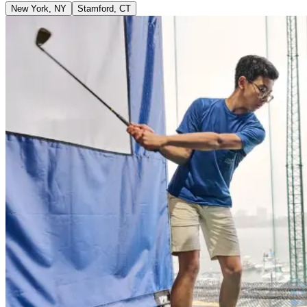
New York, NY​​​​‌ ‍ ​‍​‍‌‍ ‌ ​‍‌‍‍‌‌‍‌ ‌‍‍‌‌‍ ‍​‍​‍​ ‍‍​‍​‍‌ ​ ‌‍​‌‌‍ ‍‌‍‍‌‌ ‌​‌ ‍‌​‍ ‍‌‍‍‌‌‍ ​‍​‍​‍ ​​‍​‍‌‍‍​‌ ​‍‌‍‌‌‌‍‌‍​‍​‍​ ‍‍​‍​‍‌‍‍​‌ ‌​‌ ‌​‌ ​​‌ ​ ​ ‍‍​‍ ​‍ ‌‍​ ‌‍‍​‌‍‌‌‌‍ ​‌ ​ ‌‍‌‌‌‍​‌‌ ​​‌‍‍‌‌‍‌‌‌ ​‍‌ ​ ​‍ ‍‌ ​ ‌‍​‌‌‍ ‍‌‍‍‌‌ ‌​‌ ‍‌​‍ ‍‌ ​ ‌ ‌​‌ ‌‌‌‍‌​‌‍‍‌‌‍ ​‍ ‌‍‍‌‌‍ ‍‌ ‌​‌‍‌‌‌‍ ‍‌ ‌​​‍ ‌‍‌‌‌‍‌​‌‍‍‌‌ ‌​​‍ ‌‍ ‌‌‍ ‌‍‌​‌‍‌‌​ ‌‌ ​​‌ ​‍‌‍‌‌‌ ​ ‌‍‌‌‌‍ ‍‌ ‌​‌‍​‌‌ ‌​‌‍‍‌‌‍ ‌‍ ‍​ ‍ ‌‍‍‌‌‍‌​​ ‌​ ‌‌​ ​‍​ ‍‌‌‍‌‌‌‍​‍​ ​ ​ ‌​​ ​‍​‍ ‌‌‍‌‌‌‍‌‍‌‍​‌​ ‌‍​‍ ‌​ ‌​​ ‍​​ ‍​‌‍​‌​‍ ‌‌‍​‌​ ​​​ ​‌​ ‍‌​‍ ‌​ ‌‍​ ‍​‌‍​‍‌‍‌‌‌‍‌​‌‍​‌‌‍​‌‌‍‌‌​ ‌‍​ ​​‌‍​‌‌‍‌​​ ‍ ‌ ‌​‌ ‍‌‌ ​​‌‍‌‌​ ‌‌ ​ ‌‍‌‌‌‍‌ ‌‍ ‌‌‍‌‌‌‍ ‍‌ ‌​​ ‍ ‌ ​​‌‍​‌‌ ‌​‌‍‍​​ ‌‌‍ ‍‌‍​‌‌‍ ‌‌‍‌‌​ ‌‍​‍‌‍​‌‌ ​ ‌‍‌‌‌‌‌‌‌ ​‍‌‍ ​​ ‌‌‍‍​‌ ‌​‌ ‌​‌ ​​‌ ​ ​‍‌‌​ ​ ‌​​‌​‍‌‌​ ​‍‌​‌‍​‍‌‌​ ​‍‌​‌‍‌‍​ ‌‍‍​‌‍‌‌‌‍ ​‌ ​ ‌‍‌‌‌‍​‌‌ ​​‌‍‍‌‌‍‌‌‌ ​‍‌ ​ ​‍ ‍‌ ​ ‌‍​‌‌‍ ‍‌‍‍‌‌ ‌​‌ ‍‌​‍ ‍‌ ​ ‌ ‌​‌ ‌‌‌‍‌​‌‍‍‌‌‍ ​‍‌‍‌‍‍‌‌‍‌​​ ‌​ ‌‌​ ​‍​ ‍‌‌‍‌‌‌‍​‍​ ​ ​ ‌​​ ​‍​‍ ‌‌‍‌‌‌‍‌‍‌‍​‌​ ‌‍​‍ ‌​ ‌​​ ‍​​ ‍​‌‍​‌​‍ ‌‌‍​‌​ ​​​ ​‌​ ‍‌​‍ ‌​ ‌‍​ ‍​‌‍​‍‌‍‌‌‌‍‌​‌‍​‌‌‍​‌‌‍‌‌​ ‌‍​ ​​‌‍​‌‌‍‌​​‍‌‍‌ ‌​‌ ‍‌‌ ​​‌‍‌‌​ ‌‌ ​ ‌‍‌‌‌‍‌ ‌‍ ‌‌‍‌‌‌‍ ‍‌ ‌​​‍‌‍‌ ​​‌‍​‌‌ ‌​‌‍‍​​ ‌‌‍ ‍‌‍​‌‌‍ ‌‌‍‌‌​‍‌‍‌ ​​‌‍‌‌‌ ​‍‌ ​ ‌ ​​‌‍‌‌‌‍​ ‌ ‌​‌‍‍‌‌ ‌‍‌‍‌‌​ ‌‌ ​​‌ ‌‌‌‍​‍‌‍ ​‌‍‍‌‌ ​ ‌‍‍​‌‍‌‌‌‍‌​​‍​‍‌ ‌
Stamford, CT​​​​‌ ‍ ​‍​‍‌‍ ‌ ​‍‌‍‍‌‌‍‌ ‌‍‍‌‌‍ ‍​‍​‍​ ‍‍​‍​‍‌ ​ ‌‍​‌‌‍ ‍‌‍‍‌‌ ‌​‌ ‍‌​‍ ‍‌‍‍‌‌‍ ​‍​‍​‍ ​​‍​‍‌‍‍​‌ ​‍‌‍‌‌‌‍‌‍​‍​‍​ ‍‍​‍​‍‌‍‍​‌ ‌​‌ ‌​‌ ​​‌ ​ ​ ‍‍​‍ ​‍ ‌‍​ ‌‍‍​‌‍‌‌‌‍ ​‌ ​ ‌‍‌‌‌‍​‌‌ ​​‌‍‍‌‌‍‌‌‌ ​‍‌ ​ ​‍ ‍‌ ​ ‌‍​‌‌‍ ‍‌‍‍‌‌ ‌​‌ ‍‌​‍ ‍‌ ​ ‌ ‌​‌ ‌‌‌‍‌​‌‍‍‌‌‍ ​‍ ‌‍‍‌‌‍ ‍‌ ‌​‌‍‌‌‌‍ ‍‌ ‌​​‍ ‌‍‌‌‌‍‌​‌‍‍‌‌ ‌​​‍ ‌‍ ‌‌‍ ‌‍‌​‌‍‌‌​ ‌‌ ​​‌ ​‍‌‍‌‌‌ ​ ‌‍‌‌‌‍ ‍‌ ‌​‌‍​‌‌ ‌​‌‍‍‌‌‍ ‌‍ ‍​ ‍ ‌‍‍‌‌‍‌​​ ‌​ ‌‍‌‍‌‍​ ​‌‌‍​‍​ ​‍​ ​​​ ​ ​ ‌​​‍ ‌‌‍​‌​ ‌​​ ​‍‌‍​ ​‍ ‌​ ‌​​ ‌​​ ​ ​ ‌‍​‍ ‌‌‍​‌​ ​ ‌‍‌‌​ ‌ ​‍ ‌​ ‌​​ ‌‍‌‍​ ​ ​‍​ ‌​​ ​ ​ ​​‌‍​‌​ ‌​​ ‌ ​ ​‍‌‍​‍​ ‍ ‌ ‌​‌ ‍‌‌ ​​‌‍‌‌​ ‌‌ ​ ‌‍‌‌‌‍‌ ‌‍ ‌‌‍‌‌‌‍ ‍‌ ‌​​ ‍ ‌ ​​‌‍​‌‌ ‌​‌‍‍​​ ‌‌‍ ‍‌‍​‌‌‍ ‌‌‍‌‌​ ‌‍​‍‌‍​‌‌ ​ ‌‍‌‌‌‌‌‌‌ ​‍‌‍ ​​ ‌‌‍‍​‌ ‌​‌ ‌​‌ ​​‌ ​ ​‍‌‌​ ​ ‌​​‌​‍‌‌​ ​‍‌​‌‍​‍‌‌​ ​‍‌​‌‍‌‍​ ‌‍‍​‌‍‌‌‌‍ ​‌ ​ ‌‍‌‌‌‍​‌‌ ​​‌‍‍‌‌‍‌‌‌ ​‍‌ ​ ​‍ ‍‌ ​ ‌‍​‌‌‍ ‍‌‍‍‌‌ ‌​‌ ‍‌​‍ ‍‌ ​ ‌ ‌​‌ ‌‌‌‍‌​‌‍‍‌‌‍ ​‍‌‍‌‍‍‌‌‍‌​​ ‌​ ‌‍‌‍‌‍​ ​‌‌‍​‍​ ​‍​ ​​​ ​ ​ ‌​​‍ ‌‌‍​‌​ ‌​​ ​‍‌‍​ ​‍ ‌​ ‌​​ ‌​​ ​ ​ ‌‍​‍ ‌‌‍​‌​ ​ ‌‍‌‌​ ‌ ​‍ ‌​ ‌​​ ‌‍‌‍​ ​ ​‍​ ‌​​ ​ ​ ​​‌‍​‌​ ‌​​ ‌ ​ ​‍‌‍​‍​‍‌‍‌ ‌​‌ ‍‌‌ ​​‌‍‌‌​ ‌‌ ​ ‌‍‌‌‌‍‌ ‌‍ ‌‌‍‌‌‌‍ ‍‌ ‌​​‍‌‍‌ ​​‌‍​‌‌ ‌​‌‍‍​​ ‌‌‍ ‍‌‍​‌‌‍ ‌‌‍‌‌​‍‌‍‌ ​​‌‍‌‌‌ ​‍‌ ​ ‌ ​​‌‍‌‌‌‍​ ‌ ‌​‌‍‍‌‌ ‌‍‌‍‌‌​ ‌‌ ​​‌ ‌‌‌‍​‍‌‍ ​‌‍‍‌‌ ​ ‌‍‍​‌‍‌‌‌‍‌​​‍​‍‌ ‌