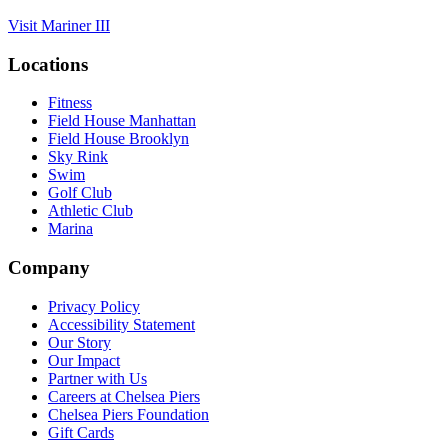
Visit Mariner III​​​​‌ ‍ ​‍​‍‌‍ ‌ ​‍‌‍‍‌‌‍‌ ‌‍‍‌‌‍ ‍​‍​‍​ ‍‍​‍​‍‌ ​ ‌‍​‌‌‍ ‍‌‍‍‌‌ ‌​‌ ‍‌​‍ ‍‌‍‍‌‌‍ ​‍​‍​‍ ​​‍​‍‌‍‍​‌ ​‍‌‍‌‌‌‍‌‍​‍​‍​ ‍‍​‍​‍‌‍‍​‌ ‌​‌ ‌​‌ ​​‌ ​ ​ ‍‍​‍ ​‍ ‌‍​ ‌‍‍​‌‍‌‌‌‍ ​‌ ​ ‌‍‌‌‌‍​‌‌ ​​‌‍‍‌‌‍‌‌‌ ​‍‌ ​ ​‍ ‍‌ ​ ‌‍​‌‌‍ ‍‌‍‍‌‌ ‌​‌ ‍‌​‍ ‍‌ ​ ‌ ‌​‌ ‌‌‌‍‌​‌‍‍‌‌‍ ​‍ ‌‍‍‌‌‍ ‍‌ ‌​‌‍‌‌‌‍ ‍‌ ‌​​‍ ‌‍‌‌‌‍‌​‌‍‍‌‌ ‌​​‍ ‌‍ ‌‌‍ ‌‍‌​‌‍‌‌​ ‌‌ ​​‌ ​‍‌‍‌‌‌ ​ ‌‍‌‌‌‍ ‍‌ ‌​‌‍​‌‌ ‌​‌‍‍‌‌‍ ‌‍ ‍​ ‍ ‌‍‍‌‌‍‌​​ ‌​ ​‍​ ‌‌‌‍​ ‌‍‌‌​ ‌​‌‍​‍‌‍​‍‌‍​‌​‍ ‌​ ‌​​ ​​‌‍​‍​ ‌‍​‍ ‌​ ‌​‌‍‌‍‌‍​‌​ ‍​​‍ ‌‌‍​‌‌‍​‌‌‍‌‌​ ‍‌​‍ ‌​ ‌​​ ‌‌​ ‌ ​ ‌‌​ ‍‌​ ‌‌​ ‍‌‌‍​ ‌‍​‍​ ‌ ‌‍‌​​ ​ ​ ‍ ‌ ‌​‌ ‍‌‌ ​​‌‍‌‌​ ‌‌ ​​‌‍​‌‌‍‌ ‌‍‌‌​ ‍ ‌ ​​‌‍​‌‌ ‌​‌‍‍​​ ‌‌ ​​‌‍​‌‌‍‌ ‌‍‌‌‌​​‍‌ ‌‌‌‍‍‌‌‍ ​‌‍‌​‌‍‌‌‌ ​‍​‍‌‌​ ‌‌‌​​‍‌‌ ‌‍‍ ‌‍‌‌‌ ‍‌​‍‌‌​ ​ ‌​‌​​‍‌‌​ ​ ‌​‌​​‍‌‌​ ​‍​ ​‍​ ‍​​ ​ ‌‍​‍‌‍​‌​ ‍​​ ​ ‌‍‌​​ ‌ ​ ‍​​ ‍​​ ‍​‌‍​‍​‍‌‌​ ​‍​ ​‍​‍‌‌​ ‌‌‌​‌​​‍ ‍‌‍​ ‌‍​‌‌ ​‍‌‍ ‌ ‌‌‌ ​ ‌‍‌‌‌‍ ​‌​‍‌‌ ‌​‌‍‌‌‌‍ ‌‌ ​ ​‍‌‌​ ‌‌‌​​‍‌‌ ‌‍‍ ‌‍‌‌‌ ‍‌​‍‌‌​ ​ ‌​‌​​‍‌‌​ ​ ‌​‌​​‍‌‌​ ​‍​ ​‍‌‍​ ​ ‍‌‌‍‌​​ ‌ ‌‍‌‌​ ​‍​ ​​‌‍​‍​ ‌‍​ ‍​​ ‌​‌‍‌‍​ ​ ​ ‌‌​ ‍‌​ ​‌​ ‌ ​ ​‌​ ​‍‌‍‌‌​ ‌‍‌‍‌‌‌‍​‍​ ‌‍​ ‍‌‌‍​‍​ ‌​‌‍‌​‌‍​ ​ ‍​​ ‌‍​ ‍​​‍‌‌​ ​‍​ ​‍​‍‌‌​ ‌‌‌​‌​​‍ ‍‌‍​‍‌ ‌‌‌ ‌​‌ ‌​‌‍ ‌‍ ‍‌ ​ ​‍‌‌​ ‌‌‌​​‍‌‌ ‌‍‍ ‌‍‌‌‌ ‍‌​‍‌‌​ ​ ‌​‌​​‍‌‌​ ​ ‌​‌​​‍‌‌​ ​‍​ ​‍‌‍​‍‌‍‌‍​ ‍​‌‍​ ​ ​ ​ ‌​‌‍​‌​ ​ ‌‍​‍​ ​‌​ ‌ ​ ‌‍​‍‌‌​ ​‍​ ​‍​‍‌‌​ ‌‌‌​‌​​‍ ‍‌ ‌​‌‍‌‌‌ ‍​‌ ‌​​ ‌‍​‍‌‍​‌‌ ​ ‌‍‌‌‌‌‌‌‌ ​‍‌‍ ​​ ‌‌‍‍​‌ ‌​‌ ‌​‌ ​​‌ ​ ​‍‌‌​ ​ ‌​​‌​‍‌‌​ ​‍‌​‌‍​‍‌‌​ ​‍‌​‌‍‌‍​ ‌‍‍​‌‍‌‌‌‍ ​‌ ​ ‌‍‌‌‌‍​‌‌ ​​‌‍‍‌‌‍‌‌‌ ​‍‌ ​ ​‍ ‍‌ ​ ‌‍​‌‌‍ ‍‌‍‍‌‌ ‌​‌ ‍‌​‍ ‍‌ ​ ‌ ‌​‌ ‌‌‌‍‌​‌‍‍‌‌‍ ​‍‌‍‌‍‍‌‌‍‌​​ ‌​ ​‍​ ‌‌‌‍​ ‌‍‌‌​ ‌​‌‍​‍‌‍​‍‌‍​‌​‍ ‌​ ‌​​ ​​‌‍​‍​ ‌‍​‍ ‌​ ‌​‌‍‌‍‌‍​‌​ ‍​​‍ ‌‌‍​‌‌‍​‌‌‍‌‌​ ‍‌​‍ ‌​ ‌​​ ‌‌​ ‌ ​ ‌‌​ ‍‌​ ‌‌​ ‍‌‌‍​ ‌‍​‍​ ‌ ‌‍‌​​ ​ ​‍‌‍‌ ‌​‌ ‍‌‌ ​​‌‍‌‌​ ‌‌ ​​‌‍​‌‌‍‌ ‌‍‌‌​‍‌‍‌ ​​‌‍​‌‌ ‌​‌‍‍​​ ‌‌ ​​‌‍​‌‌‍‌ ‌‍‌‌‌​​‍‌ ‌‌‌‍‍‌‌‍ ​‌‍‌​‌‍‌‌‌ ​‍​‍‌‌​ ‌‌‌​​‍‌‌ ‌‍‍ ‌‍‌‌‌ ‍‌​‍‌‌​ ​ ‌​‌​​‍‌‌​ ​ ‌​‌​​‍‌‌​ ​‍​ ​‍​ ‍​​ ​ ‌‍​‍‌‍​‌​ ‍​​ ​ ‌‍‌​​ ‌ ​ ‍​​ ‍​​ ‍​‌‍​‍​‍‌‌​ ​‍​ ​‍​‍‌‌​ ‌‌‌​‌​​‍ ‍‌‍​ ‌‍​‌‌ ​‍‌‍ ‌ ‌‌‌ ​ ‌‍‌‌‌‍ ​‌​‍‌‌ ‌​‌‍‌‌‌‍ ‌‌ ​ ​‍‌‌​ ‌‌‌​​‍‌‌ ‌‍‍ ‌‍‌‌‌ ‍‌​‍‌‌​ ​ ‌​‌​​‍‌‌​ ​ ‌​‌​​‍‌‌​ ​‍​ ​‍‌‍​ ​ ‍‌‌‍‌​​ ‌ ‌‍‌‌​ ​‍​ ​​‌‍​‍​ ‌‍​ ‍​​ ‌​‌‍‌‍​ ​ ​ ‌‌​ ‍‌​ ​‌​ ‌ ​ ​‌​ ​‍‌‍‌‌​ ‌‍‌‍‌‌‌‍​‍​ ‌‍​ ‍‌‌‍​‍​ ‌​‌‍‌​‌‍​ ​ ‍​​ ‌‍​ ‍​​‍‌‌​ ​‍​ ​‍​‍‌‌​ ‌‌‌​‌​​‍ ‍‌‍​‍‌ ‌‌‌ ‌​‌ ‌​‌‍ ‌‍ ‍‌ ​ ​‍‌‌​ ‌‌‌​​‍‌‌ ‌‍‍ ‌‍‌‌‌ ‍‌​‍‌‌​ ​ ‌​‌​​‍‌‌​ ​ ‌​‌​​‍‌‌​ ​‍​ ​‍‌‍​‍‌‍‌‍​ ‍​‌‍​ ​ ​ ​ ‌​‌‍​‌​ ​ ‌‍​‍​ ​‌​ ‌ ​ ‌‍​‍‌‌​ ​‍​ ​‍​‍‌‌​ ‌‌‌​‌​​‍ ‍‌ ‌​‌‍‌‌‌ ‍​‌ ‌​​‍‌‍‌ ​​‌‍‌‌‌ ​‍‌ ​ ‌ ​​‌‍‌‌‌‍​ ‌ ‌​‌‍‍‌‌ ‌‍‌‍‌‌​ ‌‌ ​​‌ ‌‌‌‍​‍‌‍ ​‌‍‍‌‌ ​ ‌‍‍​‌‍‌‌‌‍‌​​‍​‍‌ ‌
Locations​​​​‌ ‍ ​‍​‍‌‍ ‌ ​‍‌‍‍‌‌‍‌ ‌‍‍‌‌‍ ‍​‍​‍​ ‍‍​‍​‍‌ ​ ‌‍​‌‌‍ ‍‌‍‍‌‌ ‌​‌ ‍‌​‍ ‍‌‍‍‌‌‍ ​‍​‍​‍ ​​‍​‍‌‍‍​‌ ​‍‌‍‌‌‌‍‌‍​‍​‍​ ‍‍​‍​‍‌‍‍​‌ ‌​‌ ‌​‌ ​​‌ ​ ​ ‍‍​‍ ​‍ ‌‍​ ‌‍‍​‌‍‌‌‌‍ ​‌ ​ ‌‍‌‌‌‍​‌‌ ​​‌‍‍‌‌‍‌‌‌ ​‍‌ ​ ​‍ ‍‌ ​ ‌‍​‌‌‍ ‍‌‍‍‌‌ ‌​‌ ‍‌​‍ ‍‌ ​ ‌ ‌​‌ ‌‌‌‍‌​‌‍‍‌‌‍ ​‍ ‌‍‍‌‌‍ ‍‌ ‌​‌‍‌‌‌‍ ‍‌ ‌​​‍ ‌‍‌‌‌‍‌​‌‍‍‌‌ ‌​​‍ ‌‍ ‌‌‍ ‌‍‌​‌‍‌‌​ ‌‌ ​​‌ ​‍‌‍‌‌‌ ​ ‌‍‌‌‌‍ ‍‌ ‌​‌‍​‌‌ ‌​‌‍‍‌‌‍ ‌‍ ‍​ ‍ ‌‍‍‌‌‍‌​​ ‌‌‍‌‍‌‍ ‌‍ ‌ ‌​‌‍‌‌‌ ​‍​ ‍ ‌ ‌​‌ ‍‌‌ ​​‌‍‌‌​ ‌‌‍‌‍‌‍ ‌‍ ‌ ‌​‌‍‌‌‌ ​‍​ ‍ ‌ ​​‌‍​‌‌ ‌​‌‍‍​​ ‌‌‍​ ‌‍ ‌‍ ​‌ ‌‌‌‍ ‌‌‍ ‍‌ ​ ​‍‌‌​ ‌‌‌​​‍‌‌ ‌‍‍ ‌‍‌‌‌ ‍‌​‍‌‌​ ​ ‌​‌​​‍‌‌​ ​ ‌​‌​​‍‌‌​ ​‍​ ​‍‌‍‌‌‌‍​‍​ ​‍​ ‍​‌‍​ ​ ‌‌‌‍​ ‌‍​ ‌‍‌‌‌‍​‍‌‍​‌​ ​‌​‍‌‌​ ​‍​ ​‍​‍‌‌​ ‌‌‌​‌​​‍ ‍‌ ‌​‌‍‍‌‌ ‌​‌‍ ​‌‍‌‌​ ‌‍​‍‌‍​‌‌ ​ ‌‍‌‌‌‌‌‌‌ ​‍‌‍ ​​ ‌‌‍‍​‌ ‌​‌ ‌​‌ ​​‌ ​ ​‍‌‌​ ​ ‌​​‌​‍‌‌​ ​‍‌​‌‍​‍‌‌​ ​‍‌​‌‍‌‍​ ‌‍‍​‌‍‌‌‌‍ ​‌ ​ ‌‍‌‌‌‍​‌‌ ​​‌‍‍‌‌‍‌‌‌ ​‍‌ ​ ​‍ ‍‌ ​ ‌‍​‌‌‍ ‍‌‍‍‌‌ ‌​‌ ‍‌​‍ ‍‌ ​ ‌ ‌​‌ ‌‌‌‍‌​‌‍‍‌‌‍ ​‍‌‍‌‍‍‌‌‍‌​​ ‌‌‍‌‍‌‍ ‌‍ ‌ ‌​‌‍‌‌‌ ​‍​‍‌‍‌ ‌​‌ ‍‌‌ ​​‌‍‌‌​ ‌‌‍‌‍‌‍ ‌‍ ‌ ‌​‌‍‌‌‌ ​‍​‍‌‍‌ ​​‌‍​‌‌ ‌​‌‍‍​​ ‌‌‍​ ‌‍ ‌‍ ​‌ ‌‌‌‍ ‌‌‍ ‍‌ ​ ​‍‌‌​ ‌‌‌​​‍‌‌ ‌‍‍ ‌‍‌‌‌ ‍‌​‍‌‌​ ​ ‌​‌​​‍‌‌​ ​ ‌​‌​​‍‌‌​ ​‍​ ​‍‌‍‌‌‌‍​‍​ ​‍​ ‍​‌‍​ ​ ‌‌‌‍​ ‌‍​ ‌‍‌‌‌‍​‍‌‍​‌​ ​‌​‍‌‌​ ​‍​ ​‍​‍‌‌​ ‌‌‌​‌​​‍ ‍‌ ‌​‌‍‍‌‌ ‌​‌‍ ​‌‍‌‌​‍‌‍‌ ​​‌‍‌‌‌ ​‍‌ ​ ‌ ​​‌‍‌‌‌‍​ ‌ ‌​‌‍‍‌‌ ‌‍‌‍‌‌​ ‌‌ ​​‌ ‌‌‌‍​‍‌‍ ​‌‍‍‌‌ ​ ‌‍‍​‌‍‌‌‌‍‌​​‍​‍‌ ‌
Fitness​​​​‌ ‍ ​‍​‍‌‍ ‌ ​‍‌‍‍‌‌‍‌ ‌‍‍‌‌‍ ‍​‍​‍​ ‍‍​‍​‍‌ ​ ‌‍​‌‌‍ ‍‌‍‍‌‌ ‌​‌ ‍‌​‍ ‍‌‍‍‌‌‍ ​‍​‍​‍ ​​‍​‍‌‍‍​‌ ​‍‌‍‌‌‌‍‌‍​‍​‍​ ‍‍​‍​‍‌‍‍​‌ ‌​‌ ‌​‌ ​​‌ ​ ​ ‍‍​‍ ​‍ ‌‍​ ‌‍‍​‌‍‌‌‌‍ ​‌ ​ ‌‍‌‌‌‍​‌‌ ​​‌‍‍‌‌‍‌‌‌ ​‍‌ ​ ​‍ ‍‌ ​ ‌‍​‌‌‍ ‍‌‍‍‌‌ ‌​‌ ‍‌​‍ ‍‌ ​ ‌ ‌​‌ ‌‌‌‍‌​‌‍‍‌‌‍ ​‍ ‌‍‍‌‌‍ ‍‌ ‌​‌‍‌‌‌‍ ‍‌ ‌​​‍ ‌‍‌‌‌‍‌​‌‍‍‌‌ ‌​​‍ ‌‍ ‌‌‍ ‌‍‌​‌‍‌‌​ ‌‌ ​​‌ ​‍‌‍‌‌‌ ​ ‌‍‌‌‌‍ ‍‌ ‌​‌‍​‌‌ ‌​‌‍‍‌‌‍ ‌‍ ‍​ ‍ ‌‍‍‌‌‍‌​​ ‌‌‍‌‍‌‍ ‌‍ ‌ ‌​‌‍‌‌‌ ​‍​ ‍ ‌ ‌​‌ ‍‌‌ ​​‌‍‌‌​ ‌‌‍‌‍‌‍ ‌‍ ‌ ‌​‌‍‌‌‌ ​‍​ ‍ ‌ ​​‌‍​‌‌ ‌​‌‍‍​​ ‌‌‍​ ‌‍ ‌‍ ​‌ ‌‌‌‍ ‌‌‍ ‍‌ ​ ​‍‌‌​ ‌‌‌​​‍‌‌ ‌‍‍ ‌‍‌‌‌ ‍‌​‍‌‌​ ​ ‌​‌​​‍‌‌​ ​ ‌​‌​​‍‌‌​ ​‍​ ​‍‌‍‌‌‌‍​‍​ ​‍​ ‍​‌‍​ ​ ‌‌‌‍​ ‌‍​ ‌‍‌‌‌‍​‍‌‍​‌​ ​‌​‍‌‌​ ​‍​ ​‍​‍‌‌​ ‌‌‌​‌​​‍ ‍‌‍ ​‌‍‍‌‌‍ ‍‌‍‍ ‌ ​ ​‍‌‌​ ‌‌‌​​‍‌‌ ‌‍‍ ‌‍‌‌‌ ‍‌​‍‌‌​ ​ ‌​‌​​‍‌‌​ ​ ‌​‌​​‍‌‌​ ​‍​ ​‍​ ​‍​ ​ ​ ​ ‌‍​ ‌‍‌‌​ ‍​​ ‌‍​ ​‌​ ‌​‌‍​‌‌‍​ ​ ‍‌​‍‌‌​ ​‍​ ​‍​‍‌‌​ ‌‌‌​‌​​‍ ‍‌‍ ‍‌‍​‌‌‍ ‌‌‍‌‌​ ‌‍​‍‌‍​‌‌ ​ ‌‍‌‌‌‌‌‌‌ ​‍‌‍ ​​ ‌‌‍‍​‌ ‌​‌ ‌​‌ ​​‌ ​ ​‍‌‌​ ​ ‌​​‌​‍‌‌​ ​‍‌​‌‍​‍‌‌​ ​‍‌​‌‍‌‍​ ‌‍‍​‌‍‌‌‌‍ ​‌ ​ ‌‍‌‌‌‍​‌‌ ​​‌‍‍‌‌‍‌‌‌ ​‍‌ ​ ​‍ ‍‌ ​ ‌‍​‌‌‍ ‍‌‍‍‌‌ ‌​‌ ‍‌​‍ ‍‌ ​ ‌ ‌​‌ ‌‌‌‍‌​‌‍‍‌‌‍ ​‍‌‍‌‍‍‌‌‍‌​​ ‌‌‍‌‍‌‍ ‌‍ ‌ ‌​‌‍‌‌‌ ​‍​‍‌‍‌ ‌​‌ ‍‌‌ ​​‌‍‌‌​ ‌‌‍‌‍‌‍ ‌‍ ‌ ‌​‌‍‌‌‌ ​‍​‍‌‍‌ ​​‌‍​‌‌ ‌​‌‍‍​​ ‌‌‍​ ‌‍ ‌‍ ​‌ ‌‌‌‍ ‌‌‍ ‍‌ ​ ​‍‌‌​ ‌‌‌​​‍‌‌ ‌‍‍ ‌‍‌‌‌ ‍‌​‍‌‌​ ​ ‌​‌​​‍‌‌​ ​ ‌​‌​​‍‌‌​ ​‍​ ​‍‌‍‌‌‌‍​‍​ ​‍​ ‍​‌‍​ ​ ‌‌‌‍​ ‌‍​ ‌‍‌‌‌‍​‍‌‍​‌​ ​‌​‍‌‌​ ​‍​ ​‍​‍‌‌​ ‌‌‌​‌​​‍ ‍‌‍ ​‌‍‍‌‌‍ ‍‌‍‍ ‌ ​ ​‍‌‌​ ‌‌‌​​‍‌‌ ‌‍‍ ‌‍‌‌‌ ‍‌​‍‌‌​ ​ ‌​‌​​‍‌‌​ ​ ‌​‌​​‍‌‌​ ​‍​ ​‍​ ​‍​ ​ ​ ​ ‌‍​ ‌‍‌‌​ ‍​​ ‌‍​ ​‌​ ‌​‌‍​‌‌‍​ ​ ‍‌​‍‌‌​ ​‍​ ​‍​‍‌‌​ ‌‌‌​‌​​‍ ‍‌‍ ‍‌‍​‌‌‍ ‌‌‍‌‌​‍‌‍‌ ​​‌‍‌‌‌ ​‍‌ ​ ‌ ​​‌‍‌‌‌‍​ ‌ ‌​‌‍‍‌‌ ‌‍‌‍‌‌​ ‌‌ ​​‌ ‌‌‌‍​‍‌‍ ​‌‍‍‌‌ ​ ‌‍‍​‌‍‌‌‌‍‌​​‍​‍‌ ‌
Field House Manhattan​​​​‌ ‍ ​‍​‍‌‍ ‌ ​‍‌‍‍‌‌‍‌ ‌‍‍‌‌‍ ‍​‍​‍​ ‍‍​‍​‍‌ ​ ‌‍​‌‌‍ ‍‌‍‍‌‌ ‌​‌ ‍‌​‍ ‍‌‍‍‌‌‍ ​‍​‍​‍ ​​‍​‍‌‍‍​‌ ​‍‌‍‌‌‌‍‌‍​‍​‍​ ‍‍​‍​‍‌‍‍​‌ ‌​‌ ‌​‌ ​​‌ ​ ​ ‍‍​‍ ​‍ ‌‍​ ‌‍‍​‌‍‌‌‌‍ ​‌ ​ ‌‍‌‌‌‍​‌‌ ​​‌‍‍‌‌‍‌‌‌ ​‍‌ ​ ​‍ ‍‌ ​ ‌‍​‌‌‍ ‍‌‍‍‌‌ ‌​‌ ‍‌​‍ ‍‌ ​ ‌ ‌​‌ ‌‌‌‍‌​‌‍‍‌‌‍ ​‍ ‌‍‍‌‌‍ ‍‌ ‌​‌‍‌‌‌‍ ‍‌ ‌​​‍ ‌‍‌‌‌‍‌​‌‍‍‌‌ ‌​​‍ ‌‍ ‌‌‍ ‌‍‌​‌‍‌‌​ ‌‌ ​​‌ ​‍‌‍‌‌‌ ​ ‌‍‌‌‌‍ ‍‌ ‌​‌‍​‌‌ ‌​‌‍‍‌‌‍ ‌‍ ‍​ ‍ ‌‍‍‌‌‍‌​​ ‌‌‍‌‍‌‍ ‌‍ ‌ ‌​‌‍‌‌‌ ​‍​ ‍ ‌ ‌​‌ ‍‌‌ ​​‌‍‌‌​ ‌‌‍‌‍‌‍ ‌‍ ‌ ‌​‌‍‌‌‌ ​‍​ ‍ ‌ ​​‌‍​‌‌ ‌​‌‍‍​​ ‌‌‍​ ‌‍ ‌‍ ​‌ ‌‌‌‍ ‌‌‍ ‍‌ ​ ​‍‌‌​ ‌‌‌​​‍‌‌ ‌‍‍ ‌‍‌‌‌ ‍‌​‍‌‌​ ​ ‌​‌​​‍‌‌​ ​ ‌​‌​​‍‌‌​ ​‍​ ​‍‌‍‌‌‌‍​‍​ ​‍​ ‍​‌‍​ ​ ‌‌‌‍​ ‌‍​ ‌‍‌‌‌‍​‍‌‍​‌​ ​‌​‍‌‌​ ​‍​ ​‍​‍‌‌​ ‌‌‌​‌​​‍ ‍‌‍ ​‌‍‍‌‌‍ ‍‌‍‍ ‌ ​ ​‍‌‌​ ‌‌‌​​‍‌‌ ‌‍‍ ‌‍‌‌‌ ‍‌​‍‌‌​ ​ ‌​‌​​‍‌‌​ ​ ‌​‌​​‍‌‌​ ​‍​ ​‍​ ​‌​ ​ ​ ​‌‌‍​‍​ ​​​ ​‌‌‍​‌​ ‌ ​ ​‍​ ​‍​ ‌‍​ ‌​​‍‌‌​ ​‍​ ​‍​‍‌‌​ ‌‌‌​‌​​‍ ‍‌‍ ‍‌‍​‌‌‍ ‌‌‍‌‌​ ‌‍​‍‌‍​‌‌ ​ ‌‍‌‌‌‌‌‌‌ ​‍‌‍ ​​ ‌‌‍‍​‌ ‌​‌ ‌​‌ ​​‌ ​ ​‍‌‌​ ​ ‌​​‌​‍‌‌​ ​‍‌​‌‍​‍‌‌​ ​‍‌​‌‍‌‍​ ‌‍‍​‌‍‌‌‌‍ ​‌ ​ ‌‍‌‌‌‍​‌‌ ​​‌‍‍‌‌‍‌‌‌ ​‍‌ ​ ​‍ ‍‌ ​ ‌‍​‌‌‍ ‍‌‍‍‌‌ ‌​‌ ‍‌​‍ ‍‌ ​ ‌ ‌​‌ ‌‌‌‍‌​‌‍‍‌‌‍ ​‍‌‍‌‍‍‌‌‍‌​​ ‌‌‍‌‍‌‍ ‌‍ ‌ ‌​‌‍‌‌‌ ​‍​‍‌‍‌ ‌​‌ ‍‌‌ ​​‌‍‌‌​ ‌‌‍‌‍‌‍ ‌‍ ‌ ‌​‌‍‌‌‌ ​‍​‍‌‍‌ ​​‌‍​‌‌ ‌​‌‍‍​​ ‌‌‍​ ‌‍ ‌‍ ​‌ ‌‌‌‍ ‌‌‍ ‍‌ ​ ​‍‌‌​ ‌‌‌​​‍‌‌ ‌‍‍ ‌‍‌‌‌ ‍‌​‍‌‌​ ​ ‌​‌​​‍‌‌​ ​ ‌​‌​​‍‌‌​ ​‍​ ​‍‌‍‌‌‌‍​‍​ ​‍​ ‍​‌‍​ ​ ‌‌‌‍​ ‌‍​ ‌‍‌‌‌‍​‍‌‍​‌​ ​‌​‍‌‌​ ​‍​ ​‍​‍‌‌​ ‌‌‌​‌​​‍ ‍‌‍ ​‌‍‍‌‌‍ ‍‌‍‍ ‌ ​ ​‍‌‌​ ‌‌‌​​‍‌‌ ‌‍‍ ‌‍‌‌‌ ‍‌​‍‌‌​ ​ ‌​‌​​‍‌‌​ ​ ‌​‌​​‍‌‌​ ​‍​ ​‍​ ​‌​ ​ ​ ​‌‌‍​‍​ ​​​ ​‌‌‍​‌​ ‌ ​ ​‍​ ​‍​ ‌‍​ ‌​​‍‌‌​ ​‍​ ​‍​‍‌‌​ ‌‌‌​‌​​‍ ‍‌‍ ‍‌‍​‌‌‍ ‌‌‍‌‌​‍‌‍‌ ​​‌‍‌‌‌ ​‍‌ ​ ‌ ​​‌‍‌‌‌‍​ ‌ ‌​‌‍‍‌‌ ‌‍‌‍‌‌​ ‌‌ ​​‌ ‌‌‌‍​‍‌‍ ​‌‍‍‌‌ ​ ‌‍‍​‌‍‌‌‌‍‌​​‍​‍‌ ‌
Field House Brooklyn​​​​‌ ‍ ​‍​‍‌‍ ‌ ​‍‌‍‍‌‌‍‌ ‌‍‍‌‌‍ ‍​‍​‍​ ‍‍​‍​‍‌ ​ ‌‍​‌‌‍ ‍‌‍‍‌‌ ‌​‌ ‍‌​‍ ‍‌‍‍‌‌‍ ​‍​‍​‍ ​​‍​‍‌‍‍​‌ ​‍‌‍‌‌‌‍‌‍​‍​‍​ ‍‍​‍​‍‌‍‍​‌ ‌​‌ ‌​‌ ​​‌ ​ ​ ‍‍​‍ ​‍ ‌‍​ ‌‍‍​‌‍‌‌‌‍ ​‌ ​ ‌‍‌‌‌‍​‌‌ ​​‌‍‍‌‌‍‌‌‌ ​‍‌ ​ ​‍ ‍‌ ​ ‌‍​‌‌‍ ‍‌‍‍‌‌ ‌​‌ ‍‌​‍ ‍‌ ​ ‌ ‌​‌ ‌‌‌‍‌​‌‍‍‌‌‍ ​‍ ‌‍‍‌‌‍ ‍‌ ‌​‌‍‌‌‌‍ ‍‌ ‌​​‍ ‌‍‌‌‌‍‌​‌‍‍‌‌ ‌​​‍ ‌‍ ‌‌‍ ‌‍‌​‌‍‌‌​ ‌‌ ​​‌ ​‍‌‍‌‌‌ ​ ‌‍‌‌‌‍ ‍‌ ‌​‌‍​‌‌ ‌​‌‍‍‌‌‍ ‌‍ ‍​ ‍ ‌‍‍‌‌‍‌​​ ‌‌‍‌‍‌‍ ‌‍ ‌ ‌​‌‍‌‌‌ ​‍​ ‍ ‌ ‌​‌ ‍‌‌ ​​‌‍‌‌​ ‌‌‍‌‍‌‍ ‌‍ ‌ ‌​‌‍‌‌‌ ​‍​ ‍ ‌ ​​‌‍​‌‌ ‌​‌‍‍​​ ‌‌‍​ ‌‍ ‌‍ ​‌ ‌‌‌‍ ‌‌‍ ‍‌ ​ ​‍‌‌​ ‌‌‌​​‍‌‌ ‌‍‍ ‌‍‌‌‌ ‍‌​‍‌‌​ ​ ‌​‌​​‍‌‌​ ​ ‌​‌​​‍‌‌​ ​‍​ ​‍‌‍‌‌‌‍​‍​ ​‍​ ‍​‌‍​ ​ ‌‌‌‍​ ‌‍​ ‌‍‌‌‌‍​‍‌‍​‌​ ​‌​‍‌‌​ ​‍​ ​‍​‍‌‌​ ‌‌‌​‌​​‍ ‍‌‍ ​‌‍‍‌‌‍ ‍‌‍‍ ‌ ​ ​‍‌‌​ ‌‌‌​​‍‌‌ ‌‍‍ ‌‍‌‌‌ ‍‌​‍‌‌​ ​ ‌​‌​​‍‌‌​ ​ ‌​‌​​‍‌‌​ ​‍​ ​‍​ ‌‍​ ‍​​ ‌ ‌‍‌​​ ​‌​ ​‍​ ‌‌​ ‌‍​ ​‍​ ​‌‌‍​ ​ ​‌​‍‌‌​ ​‍​ ​‍​‍‌‌​ ‌‌‌​‌​​‍ ‍‌‍ ‍‌‍​‌‌‍ ‌‌‍‌‌​ ‌‍​‍‌‍​‌‌ ​ ‌‍‌‌‌‌‌‌‌ ​‍‌‍ ​​ ‌‌‍‍​‌ ‌​‌ ‌​‌ ​​‌ ​ ​‍‌‌​ ​ ‌​​‌​‍‌‌​ ​‍‌​‌‍​‍‌‌​ ​‍‌​‌‍‌‍​ ‌‍‍​‌‍‌‌‌‍ ​‌ ​ ‌‍‌‌‌‍​‌‌ ​​‌‍‍‌‌‍‌‌‌ ​‍‌ ​ ​‍ ‍‌ ​ ‌‍​‌‌‍ ‍‌‍‍‌‌ ‌​‌ ‍‌​‍ ‍‌ ​ ‌ ‌​‌ ‌‌‌‍‌​‌‍‍‌‌‍ ​‍‌‍‌‍‍‌‌‍‌​​ ‌‌‍‌‍‌‍ ‌‍ ‌ ‌​‌‍‌‌‌ ​‍​‍‌‍‌ ‌​‌ ‍‌‌ ​​‌‍‌‌​ ‌‌‍‌‍‌‍ ‌‍ ‌ ‌​‌‍‌‌‌ ​‍​‍‌‍‌ ​​‌‍​‌‌ ‌​‌‍‍​​ ‌‌‍​ ‌‍ ‌‍ ​‌ ‌‌‌‍ ‌‌‍ ‍‌ ​ ​‍‌‌​ ‌‌‌​​‍‌‌ ‌‍‍ ‌‍‌‌‌ ‍‌​‍‌‌​ ​ ‌​‌​​‍‌‌​ ​ ‌​‌​​‍‌‌​ ​‍​ ​‍‌‍‌‌‌‍​‍​ ​‍​ ‍​‌‍​ ​ ‌‌‌‍​ ‌‍​ ‌‍‌‌‌‍​‍‌‍​‌​ ​‌​‍‌‌​ ​‍​ ​‍​‍‌‌​ ‌‌‌​‌​​‍ ‍‌‍ ​‌‍‍‌‌‍ ‍‌‍‍ ‌ ​ ​‍‌‌​ ‌‌‌​​‍‌‌ ‌‍‍ ‌‍‌‌‌ ‍‌​‍‌‌​ ​ ‌​‌​​‍‌‌​ ​ ‌​‌​​‍‌‌​ ​‍​ ​‍​ ‌‍​ ‍​​ ‌ ‌‍‌​​ ​‌​ ​‍​ ‌‌​ ‌‍​ ​‍​ ​‌‌‍​ ​ ​‌​‍‌‌​ ​‍​ ​‍​‍‌‌​ ‌‌‌​‌​​‍ ‍‌‍ ‍‌‍​‌‌‍ ‌‌‍‌‌​‍‌‍‌ ​​‌‍‌‌‌ ​‍‌ ​ ‌ ​​‌‍‌‌‌‍​ ‌ ‌​‌‍‍‌‌ ‌‍‌‍‌‌​ ‌‌ ​​‌ ‌‌‌‍​‍‌‍ ​‌‍‍‌‌ ​ ‌‍‍​‌‍‌‌‌‍‌​​‍​‍‌ ‌
Sky Rink​​​​‌ ‍ ​‍​‍‌‍ ‌ ​‍‌‍‍‌‌‍‌ ‌‍‍‌‌‍ ‍​‍​‍​ ‍‍​‍​‍‌ ​ ‌‍​‌‌‍ ‍‌‍‍‌‌ ‌​‌ ‍‌​‍ ‍‌‍‍‌‌‍ ​‍​‍​‍ ​​‍​‍‌‍‍​‌ ​‍‌‍‌‌‌‍‌‍​‍​‍​ ‍‍​‍​‍‌‍‍​‌ ‌​‌ ‌​‌ ​​‌ ​ ​ ‍‍​‍ ​‍ ‌‍​ ‌‍‍​‌‍‌‌‌‍ ​‌ ​ ‌‍‌‌‌‍​‌‌ ​​‌‍‍‌‌‍‌‌‌ ​‍‌ ​ ​‍ ‍‌ ​ ‌‍​‌‌‍ ‍‌‍‍‌‌ ‌​‌ ‍‌​‍ ‍‌ ​ ‌ ‌​‌ ‌‌‌‍‌​‌‍‍‌‌‍ ​‍ ‌‍‍‌‌‍ ‍‌ ‌​‌‍‌‌‌‍ ‍‌ ‌​​‍ ‌‍‌‌‌‍‌​‌‍‍‌‌ ‌​​‍ ‌‍ ‌‌‍ ‌‍‌​‌‍‌‌​ ‌‌ ​​‌ ​‍‌‍‌‌‌ ​ ‌‍‌‌‌‍ ‍‌ ‌​‌‍​‌‌ ‌​‌‍‍‌‌‍ ‌‍ ‍​ ‍ ‌‍‍‌‌‍‌​​ ‌‌‍‌‍‌‍ ‌‍ ‌ ‌​‌‍‌‌‌ ​‍​ ‍ ‌ ‌​‌ ‍‌‌ ​​‌‍‌‌​ ‌‌‍‌‍‌‍ ‌‍ ‌ ‌​‌‍‌‌‌ ​‍​ ‍ ‌ ​​‌‍​‌‌ ‌​‌‍‍​​ ‌‌‍​ ‌‍ ‌‍ ​‌ ‌‌‌‍ ‌‌‍ ‍‌ ​ ​‍‌‌​ ‌‌‌​​‍‌‌ ‌‍‍ ‌‍‌‌‌ ‍‌​‍‌‌​ ​ ‌​‌​​‍‌‌​ ​ ‌​‌​​‍‌‌​ ​‍​ ​‍‌‍‌‌‌‍​‍​ ​‍​ ‍​‌‍​ ​ ‌‌‌‍​ ‌‍​ ‌‍‌‌‌‍​‍‌‍​‌​ ​‌​‍‌‌​ ​‍​ ​‍​‍‌‌​ ‌‌‌​‌​​‍ ‍‌‍ ​‌‍‍‌‌‍ ‍‌‍‍ ‌ ​ ​‍‌‌​ ‌‌‌​​‍‌‌ ‌‍‍ ‌‍‌‌‌ ‍‌​‍‌‌​ ​ ‌​‌​​‍‌‌​ ​ ‌​‌​​‍‌‌​ ​‍​ ​‍​ ‌​​ ‌ ‌‍‌‍‌‍‌‍​ ​​​ ‌‍​ ‌‌​ ‌​‌‍‌​‌‍‌​​ ​‌‌‍​‍​‍‌‌​ ​‍​ ​‍​‍‌‌​ ‌‌‌​‌​​‍ ‍‌‍ ‍‌‍​‌‌‍ ‌‌‍‌‌​ ‌‍​‍‌‍​‌‌ ​ ‌‍‌‌‌‌‌‌‌ ​‍‌‍ ​​ ‌‌‍‍​‌ ‌​‌ ‌​‌ ​​‌ ​ ​‍‌‌​ ​ ‌​​‌​‍‌‌​ ​‍‌​‌‍​‍‌‌​ ​‍‌​‌‍‌‍​ ‌‍‍​‌‍‌‌‌‍ ​‌ ​ ‌‍‌‌‌‍​‌‌ ​​‌‍‍‌‌‍‌‌‌ ​‍‌ ​ ​‍ ‍‌ ​ ‌‍​‌‌‍ ‍‌‍‍‌‌ ‌​‌ ‍‌​‍ ‍‌ ​ ‌ ‌​‌ ‌‌‌‍‌​‌‍‍‌‌‍ ​‍‌‍‌‍‍‌‌‍‌​​ ‌‌‍‌‍‌‍ ‌‍ ‌ ‌​‌‍‌‌‌ ​‍​‍‌‍‌ ‌​‌ ‍‌‌ ​​‌‍‌‌​ ‌‌‍‌‍‌‍ ‌‍ ‌ ‌​‌‍‌‌‌ ​‍​‍‌‍‌ ​​‌‍​‌‌ ‌​‌‍‍​​ ‌‌‍​ ‌‍ ‌‍ ​‌ ‌‌‌‍ ‌‌‍ ‍‌ ​ ​‍‌‌​ ‌‌‌​​‍‌‌ ‌‍‍ ‌‍‌‌‌ ‍‌​‍‌‌​ ​ ‌​‌​​‍‌‌​ ​ ‌​‌​​‍‌‌​ ​‍​ ​‍‌‍‌‌‌‍​‍​ ​‍​ ‍​‌‍​ ​ ‌‌‌‍​ ‌‍​ ‌‍‌‌‌‍​‍‌‍​‌​ ​‌​‍‌‌​ ​‍​ ​‍​‍‌‌​ ‌‌‌​‌​​‍ ‍‌‍ ​‌‍‍‌‌‍ ‍‌‍‍ ‌ ​ ​‍‌‌​ ‌‌‌​​‍‌‌ ‌‍‍ ‌‍‌‌‌ ‍‌​‍‌‌​ ​ ‌​‌​​‍‌‌​ ​ ‌​‌​​‍‌‌​ ​‍​ ​‍​ ‌​​ ‌ ‌‍‌‍‌‍‌‍​ ​​​ ‌‍​ ‌‌​ ‌​‌‍‌​‌‍‌​​ ​‌‌‍​‍​‍‌‌​ ​‍​ ​‍​‍‌‌​ ‌‌‌​‌​​‍ ‍‌‍ ‍‌‍​‌‌‍ ‌‌‍‌‌​‍‌‍‌ ​​‌‍‌‌‌ ​‍‌ ​ ‌ ​​‌‍‌‌‌‍​ ‌ ‌​‌‍‍‌‌ ‌‍‌‍‌‌​ ‌‌ ​​‌ ‌‌‌‍​‍‌‍ ​‌‍‍‌‌ ​ ‌‍‍​‌‍‌‌‌‍‌​​‍​‍‌ ‌
Swim​​​​‌ ‍ ​‍​‍‌‍ ‌ ​‍‌‍‍‌‌‍‌ ‌‍‍‌‌‍ ‍​‍​‍​ ‍‍​‍​‍‌ ​ ‌‍​‌‌‍ ‍‌‍‍‌‌ ‌​‌ ‍‌​‍ ‍‌‍‍‌‌‍ ​‍​‍​‍ ​​‍​‍‌‍‍​‌ ​‍‌‍‌‌‌‍‌‍​‍​‍​ ‍‍​‍​‍‌‍‍​‌ ‌​‌ ‌​‌ ​​‌ ​ ​ ‍‍​‍ ​‍ ‌‍​ ‌‍‍​‌‍‌‌‌‍ ​‌ ​ ‌‍‌‌‌‍​‌‌ ​​‌‍‍‌‌‍‌‌‌ ​‍‌ ​ ​‍ ‍‌ ​ ‌‍​‌‌‍ ‍‌‍‍‌‌ ‌​‌ ‍‌​‍ ‍‌ ​ ‌ ‌​‌ ‌‌‌‍‌​‌‍‍‌‌‍ ​‍ ‌‍‍‌‌‍ ‍‌ ‌​‌‍‌‌‌‍ ‍‌ ‌​​‍ ‌‍‌‌‌‍‌​‌‍‍‌‌ ‌​​‍ ‌‍ ‌‌‍ ‌‍‌​‌‍‌‌​ ‌‌ ​​‌ ​‍‌‍‌‌‌ ​ ‌‍‌‌‌‍ ‍‌ ‌​‌‍​‌‌ ‌​‌‍‍‌‌‍ ‌‍ ‍​ ‍ ‌‍‍‌‌‍‌​​ ‌‌‍‌‍‌‍ ‌‍ ‌ ‌​‌‍‌‌‌ ​‍​ ‍ ‌ ‌​‌ ‍‌‌ ​​‌‍‌‌​ ‌‌‍‌‍‌‍ ‌‍ ‌ ‌​‌‍‌‌‌ ​‍​ ‍ ‌ ​​‌‍​‌‌ ‌​‌‍‍​​ ‌‌‍​ ‌‍ ‌‍ ​‌ ‌‌‌‍ ‌‌‍ ‍‌ ​ ​‍‌‌​ ‌‌‌​​‍‌‌ ‌‍‍ ‌‍‌‌‌ ‍‌​‍‌‌​ ​ ‌​‌​​‍‌‌​ ​ ‌​‌​​‍‌‌​ ​‍​ ​‍‌‍‌‌‌‍​‍​ ​‍​ ‍​‌‍​ ​ ‌‌‌‍​ ‌‍​ ‌‍‌‌‌‍​‍‌‍​‌​ ​‌​‍‌‌​ ​‍​ ​‍​‍‌‌​ ‌‌‌​‌​​‍ ‍‌‍ ​‌‍‍‌‌‍ ‍‌‍‍ ‌ ​ ​‍‌‌​ ‌‌‌​​‍‌‌ ‌‍‍ ‌‍‌‌‌ ‍‌​‍‌‌​ ​ ‌​‌​​‍‌‌​ ​ ‌​‌​​‍‌‌​ ​‍​ ​‍‌‍‌‍‌‍‌‍​ ​​​ ‌‌​ ‌‌​ ‌​​ ​‍‌‍​ ​ ​‌​ ​ ‌‍​ ‌‍​‌‌‍​ ‌‍‌‌​ ‌‍​ ​‌​ ​ ‌‍​ ‌‍​‍​ ‌​​ ‍​‌‍‌​​ ‍​​ ‌‍​ ‌‌‌‍​‍​ ‌​​ ‌​​ ​‌​ ‍‌​ ‍‌‌‍​ ​‍‌‌​ ​‍​ ​‍​‍‌‌​ ‌‌‌​‌​​‍ ‍‌‍ ‍‌‍​‌‌‍ ‌‌‍‌‌​ ‌‍​‍‌‍​‌‌ ​ ‌‍‌‌‌‌‌‌‌ ​‍‌‍ ​​ ‌‌‍‍​‌ ‌​‌ ‌​‌ ​​‌ ​ ​‍‌‌​ ​ ‌​​‌​‍‌‌​ ​‍‌​‌‍​‍‌‌​ ​‍‌​‌‍‌‍​ ‌‍‍​‌‍‌‌‌‍ ​‌ ​ ‌‍‌‌‌‍​‌‌ ​​‌‍‍‌‌‍‌‌‌ ​‍‌ ​ ​‍ ‍‌ ​ ‌‍​‌‌‍ ‍‌‍‍‌‌ ‌​‌ ‍‌​‍ ‍‌ ​ ‌ ‌​‌ ‌‌‌‍‌​‌‍‍‌‌‍ ​‍‌‍‌‍‍‌‌‍‌​​ ‌‌‍‌‍‌‍ ‌‍ ‌ ‌​‌‍‌‌‌ ​‍​‍‌‍‌ ‌​‌ ‍‌‌ ​​‌‍‌‌​ ‌‌‍‌‍‌‍ ‌‍ ‌ ‌​‌‍‌‌‌ ​‍​‍‌‍‌ ​​‌‍​‌‌ ‌​‌‍‍​​ ‌‌‍​ ‌‍ ‌‍ ​‌ ‌‌‌‍ ‌‌‍ ‍‌ ​ ​‍‌‌​ ‌‌‌​​‍‌‌ ‌‍‍ ‌‍‌‌‌ ‍‌​‍‌‌​ ​ ‌​‌​​‍‌‌​ ​ ‌​‌​​‍‌‌​ ​‍​ ​‍‌‍‌‌‌‍​‍​ ​‍​ ‍​‌‍​ ​ ‌‌‌‍​ ‌‍​ ‌‍‌‌‌‍​‍‌‍​‌​ ​‌​‍‌‌​ ​‍​ ​‍​‍‌‌​ ‌‌‌​‌​​‍ ‍‌‍ ​‌‍‍‌‌‍ ‍‌‍‍ ‌ ​ ​‍‌‌​ ‌‌‌​​‍‌‌ ‌‍‍ ‌‍‌‌‌ ‍‌​‍‌‌​ ​ ‌​‌​​‍‌‌​ ​ ‌​‌​​‍‌‌​ ​‍​ ​‍‌‍‌‍‌‍‌‍​ ​​​ ‌‌​ ‌‌​ ‌​​ ​‍‌‍​ ​ ​‌​ ​ ‌‍​ ‌‍​‌‌‍​ ‌‍‌‌​ ‌‍​ ​‌​ ​ ‌‍​ ‌‍​‍​ ‌​​ ‍​‌‍‌​​ ‍​​ ‌‍​ ‌‌‌‍​‍​ ‌​​ ‌​​ ​‌​ ‍‌​ ‍‌‌‍​ ​‍‌‌​ ​‍​ ​‍​‍‌‌​ ‌‌‌​‌​​‍ ‍‌‍ ‍‌‍​‌‌‍ ‌‌‍‌‌​‍‌‍‌ ​​‌‍‌‌‌ ​‍‌ ​ ‌ ​​‌‍‌‌‌‍​ ‌ ‌​‌‍‍‌‌ ‌‍‌‍‌‌​ ‌‌ ​​‌ ‌‌‌‍​‍‌‍ ​‌‍‍‌‌ ​ ‌‍‍​‌‍‌‌‌‍‌​​‍​‍‌ ‌
Golf Club​​​​‌ ‍ ​‍​‍‌‍ ‌ ​‍‌‍‍‌‌‍‌ ‌‍‍‌‌‍ ‍​‍​‍​ ‍‍​‍​‍‌ ​ ‌‍​‌‌‍ ‍‌‍‍‌‌ ‌​‌ ‍‌​‍ ‍‌‍‍‌‌‍ ​‍​‍​‍ ​​‍​‍‌‍‍​‌ ​‍‌‍‌‌‌‍‌‍​‍​‍​ ‍‍​‍​‍‌‍‍​‌ ‌​‌ ‌​‌ ​​‌ ​ ​ ‍‍​‍ ​‍ ‌‍​ ‌‍‍​‌‍‌‌‌‍ ​‌ ​ ‌‍‌‌‌‍​‌‌ ​​‌‍‍‌‌‍‌‌‌ ​‍‌ ​ ​‍ ‍‌ ​ ‌‍​‌‌‍ ‍‌‍‍‌‌ ‌​‌ ‍‌​‍ ‍‌ ​ ‌ ‌​‌ ‌‌‌‍‌​‌‍‍‌‌‍ ​‍ ‌‍‍‌‌‍ ‍‌ ‌​‌‍‌‌‌‍ ‍‌ ‌​​‍ ‌‍‌‌‌‍‌​‌‍‍‌‌ ‌​​‍ ‌‍ ‌‌‍ ‌‍‌​‌‍‌‌​ ‌‌ ​​‌ ​‍‌‍‌‌‌ ​ ‌‍‌‌‌‍ ‍‌ ‌​‌‍​‌‌ ‌​‌‍‍‌‌‍ ‌‍ ‍​ ‍ ‌‍‍‌‌‍‌​​ ‌‌‍‌‍‌‍ ‌‍ ‌ ‌​‌‍‌‌‌ ​‍​ ‍ ‌ ‌​‌ ‍‌‌ ​​‌‍‌‌​ ‌‌‍‌‍‌‍ ‌‍ ‌ ‌​‌‍‌‌‌ ​‍​ ‍ ‌ ​​‌‍​‌‌ ‌​‌‍‍​​ ‌‌‍​ ‌‍ ‌‍ ​‌ ‌‌‌‍ ‌‌‍ ‍‌ ​ ​‍‌‌​ ‌‌‌​​‍‌‌ ‌‍‍ ‌‍‌‌‌ ‍‌​‍‌‌​ ​ ‌​‌​​‍‌‌​ ​ ‌​‌​​‍‌‌​ ​‍​ ​‍‌‍‌‌‌‍​‍​ ​‍​ ‍​‌‍​ ​ ‌‌‌‍​ ‌‍​ ‌‍‌‌‌‍​‍‌‍​‌​ ​‌​‍‌‌​ ​‍​ ​‍​‍‌‌​ ‌‌‌​‌​​‍ ‍‌‍ ​‌‍‍‌‌‍ ‍‌‍‍ ‌ ​ ​‍‌‌​ ‌‌‌​​‍‌‌ ‌‍‍ ‌‍‌‌‌ ‍‌​‍‌‌​ ​ ‌​‌​​‍‌‌​ ​ ‌​‌​​‍‌‌​ ​‍​ ​‍​ ‌​‌‍‌‌​ ‌‍‌‍‌​​ ​‍​ ‌‍​ ​‍‌‍‌‍‌‍​‌‌‍​ ‌‍​ ‌‍​ ​‍‌‌​ ​‍​ ​‍​‍‌‌​ ‌‌‌​‌​​‍ ‍‌‍ ‍‌‍​‌‌‍ ‌‌‍‌‌​ ‌‍​‍‌‍​‌‌ ​ ‌‍‌‌‌‌‌‌‌ ​‍‌‍ ​​ ‌‌‍‍​‌ ‌​‌ ‌​‌ ​​‌ ​ ​‍‌‌​ ​ ‌​​‌​‍‌‌​ ​‍‌​‌‍​‍‌‌​ ​‍‌​‌‍‌‍​ ‌‍‍​‌‍‌‌‌‍ ​‌ ​ ‌‍‌‌‌‍​‌‌ ​​‌‍‍‌‌‍‌‌‌ ​‍‌ ​ ​‍ ‍‌ ​ ‌‍​‌‌‍ ‍‌‍‍‌‌ ‌​‌ ‍‌​‍ ‍‌ ​ ‌ ‌​‌ ‌‌‌‍‌​‌‍‍‌‌‍ ​‍‌‍‌‍‍‌‌‍‌​​ ‌‌‍‌‍‌‍ ‌‍ ‌ ‌​‌‍‌‌‌ ​‍​‍‌‍‌ ‌​‌ ‍‌‌ ​​‌‍‌‌​ ‌‌‍‌‍‌‍ ‌‍ ‌ ‌​‌‍‌‌‌ ​‍​‍‌‍‌ ​​‌‍​‌‌ ‌​‌‍‍​​ ‌‌‍​ ‌‍ ‌‍ ​‌ ‌‌‌‍ ‌‌‍ ‍‌ ​ ​‍‌‌​ ‌‌‌​​‍‌‌ ‌‍‍ ‌‍‌‌‌ ‍‌​‍‌‌​ ​ ‌​‌​​‍‌‌​ ​ ‌​‌​​‍‌‌​ ​‍​ ​‍‌‍‌‌‌‍​‍​ ​‍​ ‍​‌‍​ ​ ‌‌‌‍​ ‌‍​ ‌‍‌‌‌‍​‍‌‍​‌​ ​‌​‍‌‌​ ​‍​ ​‍​‍‌‌​ ‌‌‌​‌​​‍ ‍‌‍ ​‌‍‍‌‌‍ ‍‌‍‍ ‌ ​ ​‍‌‌​ ‌‌‌​​‍‌‌ ‌‍‍ ‌‍‌‌‌ ‍‌​‍‌‌​ ​ ‌​‌​​‍‌‌​ ​ ‌​‌​​‍‌‌​ ​‍​ ​‍​ ‌​‌‍‌‌​ ‌‍‌‍‌​​ ​‍​ ‌‍​ ​‍‌‍‌‍‌‍​‌‌‍​ ‌‍​ ‌‍​ ​‍‌‌​ ​‍​ ​‍​‍‌‌​ ‌‌‌​‌​​‍ ‍‌‍ ‍‌‍​‌‌‍ ‌‌‍‌‌​‍‌‍‌ ​​‌‍‌‌‌ ​‍‌ ​ ‌ ​​‌‍‌‌‌‍​ ‌ ‌​‌‍‍‌‌ ‌‍‌‍‌‌​ ‌‌ ​​‌ ‌‌‌‍​‍‌‍ ​‌‍‍‌‌ ​ ‌‍‍​‌‍‌‌‌‍‌​​‍​‍‌ ‌
Athletic Club​​​​‌ ‍ ​‍​‍‌‍ ‌ ​‍‌‍‍‌‌‍‌ ‌‍‍‌‌‍ ‍​‍​‍​ ‍‍​‍​‍‌ ​ ‌‍​‌‌‍ ‍‌‍‍‌‌ ‌​‌ ‍‌​‍ ‍‌‍‍‌‌‍ ​‍​‍​‍ ​​‍​‍‌‍‍​‌ ​‍‌‍‌‌‌‍‌‍​‍​‍​ ‍‍​‍​‍‌‍‍​‌ ‌​‌ ‌​‌ ​​‌ ​ ​ ‍‍​‍ ​‍ ‌‍​ ‌‍‍​‌‍‌‌‌‍ ​‌ ​ ‌‍‌‌‌‍​‌‌ ​​‌‍‍‌‌‍‌‌‌ ​‍‌ ​ ​‍ ‍‌ ​ ‌‍​‌‌‍ ‍‌‍‍‌‌ ‌​‌ ‍‌​‍ ‍‌ ​ ‌ ‌​‌ ‌‌‌‍‌​‌‍‍‌‌‍ ​‍ ‌‍‍‌‌‍ ‍‌ ‌​‌‍‌‌‌‍ ‍‌ ‌​​‍ ‌‍‌‌‌‍‌​‌‍‍‌‌ ‌​​‍ ‌‍ ‌‌‍ ‌‍‌​‌‍‌‌​ ‌‌ ​​‌ ​‍‌‍‌‌‌ ​ ‌‍‌‌‌‍ ‍‌ ‌​‌‍​‌‌ ‌​‌‍‍‌‌‍ ‌‍ ‍​ ‍ ‌‍‍‌‌‍‌​​ ‌‌‍‌‍‌‍ ‌‍ ‌ ‌​‌‍‌‌‌ ​‍​ ‍ ‌ ‌​‌ ‍‌‌ ​​‌‍‌‌​ ‌‌‍‌‍‌‍ ‌‍ ‌ ‌​‌‍‌‌‌ ​‍​ ‍ ‌ ​​‌‍​‌‌ ‌​‌‍‍​​ ‌‌‍​ ‌‍ ‌‍ ​‌ ‌‌‌‍ ‌‌‍ ‍‌ ​ ​‍‌‌​ ‌‌‌​​‍‌‌ ‌‍‍ ‌‍‌‌‌ ‍‌​‍‌‌​ ​ ‌​‌​​‍‌‌​ ​ ‌​‌​​‍‌‌​ ​‍​ ​‍‌‍‌‌‌‍​‍​ ​‍​ ‍​‌‍​ ​ ‌‌‌‍​ ‌‍​ ‌‍‌‌‌‍​‍‌‍​‌​ ​‌​‍‌‌​ ​‍​ ​‍​‍‌‌​ ‌‌‌​‌​​‍ ‍‌‍ ​‌‍‍‌‌‍ ‍‌‍‍ ‌ ​ ​‍‌‌​ ‌‌‌​​‍‌‌ ‌‍‍ ‌‍‌‌‌ ‍‌​‍‌‌​ ​ ‌​‌​​‍‌‌​ ​ ‌​‌​​‍‌‌​ ​‍​ ​‍​ ‍​‌‍​‌​ ​ ​ ‌​‌‍​‌​ ‌ ‌‍‌​‌‍​‌​ ​ ​ ‍​‌‍‌‌‌‍​ ​‍‌‌​ ​‍​ ​‍​‍‌‌​ ‌‌‌​‌​​‍ ‍‌‍ ‍‌‍​‌‌‍ ‌‌‍‌‌​ ‌‍​‍‌‍​‌‌ ​ ‌‍‌‌‌‌‌‌‌ ​‍‌‍ ​​ ‌‌‍‍​‌ ‌​‌ ‌​‌ ​​‌ ​ ​‍‌‌​ ​ ‌​​‌​‍‌‌​ ​‍‌​‌‍​‍‌‌​ ​‍‌​‌‍‌‍​ ‌‍‍​‌‍‌‌‌‍ ​‌ ​ ‌‍‌‌‌‍​‌‌ ​​‌‍‍‌‌‍‌‌‌ ​‍‌ ​ ​‍ ‍‌ ​ ‌‍​‌‌‍ ‍‌‍‍‌‌ ‌​‌ ‍‌​‍ ‍‌ ​ ‌ ‌​‌ ‌‌‌‍‌​‌‍‍‌‌‍ ​‍‌‍‌‍‍‌‌‍‌​​ ‌‌‍‌‍‌‍ ‌‍ ‌ ‌​‌‍‌‌‌ ​‍​‍‌‍‌ ‌​‌ ‍‌‌ ​​‌‍‌‌​ ‌‌‍‌‍‌‍ ‌‍ ‌ ‌​‌‍‌‌‌ ​‍​‍‌‍‌ ​​‌‍​‌‌ ‌​‌‍‍​​ ‌‌‍​ ‌‍ ‌‍ ​‌ ‌‌‌‍ ‌‌‍ ‍‌ ​ ​‍‌‌​ ‌‌‌​​‍‌‌ ‌‍‍ ‌‍‌‌‌ ‍‌​‍‌‌​ ​ ‌​‌​​‍‌‌​ ​ ‌​‌​​‍‌‌​ ​‍​ ​‍‌‍‌‌‌‍​‍​ ​‍​ ‍​‌‍​ ​ ‌‌‌‍​ ‌‍​ ‌‍‌‌‌‍​‍‌‍​‌​ ​‌​‍‌‌​ ​‍​ ​‍​‍‌‌​ ‌‌‌​‌​​‍ ‍‌‍ ​‌‍‍‌‌‍ ‍‌‍‍ ‌ ​ ​‍‌‌​ ‌‌‌​​‍‌‌ ‌‍‍ ‌‍‌‌‌ ‍‌​‍‌‌​ ​ ‌​‌​​‍‌‌​ ​ ‌​‌​​‍‌‌​ ​‍​ ​‍​ ‍​‌‍​‌​ ​ ​ ‌​‌‍​‌​ ‌ ‌‍‌​‌‍​‌​ ​ ​ ‍​‌‍‌‌‌‍​ ​‍‌‌​ ​‍​ ​‍​‍‌‌​ ‌‌‌​‌​​‍ ‍‌‍ ‍‌‍​‌‌‍ ‌‌‍‌‌​‍‌‍‌ ​​‌‍‌‌‌ ​‍‌ ​ ‌ ​​‌‍‌‌‌‍​ ‌ ‌​‌‍‍‌‌ ‌‍‌‍‌‌​ ‌‌ ​​‌ ‌‌‌‍​‍‌‍ ​‌‍‍‌‌ ​ ‌‍‍​‌‍‌‌‌‍‌​​‍​‍‌ ‌
Marina​​​​‌ ‍ ​‍​‍‌‍ ‌ ​‍‌‍‍‌‌‍‌ ‌‍‍‌‌‍ ‍​‍​‍​ ‍‍​‍​‍‌ ​ ‌‍​‌‌‍ ‍‌‍‍‌‌ ‌​‌ ‍‌​‍ ‍‌‍‍‌‌‍ ​‍​‍​‍ ​​‍​‍‌‍‍​‌ ​‍‌‍‌‌‌‍‌‍​‍​‍​ ‍‍​‍​‍‌‍‍​‌ ‌​‌ ‌​‌ ​​‌ ​ ​ ‍‍​‍ ​‍ ‌‍​ ‌‍‍​‌‍‌‌‌‍ ​‌ ​ ‌‍‌‌‌‍​‌‌ ​​‌‍‍‌‌‍‌‌‌ ​‍‌ ​ ​‍ ‍‌ ​ ‌‍​‌‌‍ ‍‌‍‍‌‌ ‌​‌ ‍‌​‍ ‍‌ ​ ‌ ‌​‌ ‌‌‌‍‌​‌‍‍‌‌‍ ​‍ ‌‍‍‌‌‍ ‍‌ ‌​‌‍‌‌‌‍ ‍‌ ‌​​‍ ‌‍‌‌‌‍‌​‌‍‍‌‌ ‌​​‍ ‌‍ ‌‌‍ ‌‍‌​‌‍‌‌​ ‌‌ ​​‌ ​‍‌‍‌‌‌ ​ ‌‍‌‌‌‍ ‍‌ ‌​‌‍​‌‌ ‌​‌‍‍‌‌‍ ‌‍ ‍​ ‍ ‌‍‍‌‌‍‌​​ ‌‌‍‌‍‌‍ ‌‍ ‌ ‌​‌‍‌‌‌ ​‍​ ‍ ‌ ‌​‌ ‍‌‌ ​​‌‍‌‌​ ‌‌‍‌‍‌‍ ‌‍ ‌ ‌​‌‍‌‌‌ ​‍​ ‍ ‌ ​​‌‍​‌‌ ‌​‌‍‍​​ ‌‌‍​ ‌‍ ‌‍ ​‌ ‌‌‌‍ ‌‌‍ ‍‌ ​ ​‍‌‌​ ‌‌‌​​‍‌‌ ‌‍‍ ‌‍‌‌‌ ‍‌​‍‌‌​ ​ ‌​‌​​‍‌‌​ ​ ‌​‌​​‍‌‌​ ​‍​ ​‍‌‍‌‌‌‍​‍​ ​‍​ ‍​‌‍​ ​ ‌‌‌‍​ ‌‍​ ‌‍‌‌‌‍​‍‌‍​‌​ ​‌​‍‌‌​ ​‍​ ​‍​‍‌‌​ ‌‌‌​‌​​‍ ‍‌‍ ​‌‍‍‌‌‍ ‍‌‍‍ ‌ ​ ​‍‌‌​ ‌‌‌​​‍‌‌ ‌‍‍ ‌‍‌‌‌ ‍‌​‍‌‌​ ​ ‌​‌​​‍‌‌​ ​ ‌​‌​​‍‌‌​ ​‍​ ​‍​ ‌‍​ ‌‌​ ‌‍​ ‌‌‌‍‌‌‌‍‌‍‌‍​‌​ ​​​ ‌‍​ ‌‌​ ‌​‌‍‌​​‍‌‌​ ​‍​ ​‍​‍‌‌​ ‌‌‌​‌​​‍ ‍‌‍ ‍‌‍​‌‌‍ ‌‌‍‌‌​ ‌‍​‍‌‍​‌‌ ​ ‌‍‌‌‌‌‌‌‌ ​‍‌‍ ​​ ‌‌‍‍​‌ ‌​‌ ‌​‌ ​​‌ ​ ​‍‌‌​ ​ ‌​​‌​‍‌‌​ ​‍‌​‌‍​‍‌‌​ ​‍‌​‌‍‌‍​ ‌‍‍​‌‍‌‌‌‍ ​‌ ​ ‌‍‌‌‌‍​‌‌ ​​‌‍‍‌‌‍‌‌‌ ​‍‌ ​ ​‍ ‍‌ ​ ‌‍​‌‌‍ ‍‌‍‍‌‌ ‌​‌ ‍‌​‍ ‍‌ ​ ‌ ‌​‌ ‌‌‌‍‌​‌‍‍‌‌‍ ​‍‌‍‌‍‍‌‌‍‌​​ ‌‌‍‌‍‌‍ ‌‍ ‌ ‌​‌‍‌‌‌ ​‍​‍‌‍‌ ‌​‌ ‍‌‌ ​​‌‍‌‌​ ‌‌‍‌‍‌‍ ‌‍ ‌ ‌​‌‍‌‌‌ ​‍​‍‌‍‌ ​​‌‍​‌‌ ‌​‌‍‍​​ ‌‌‍​ ‌‍ ‌‍ ​‌ ‌‌‌‍ ‌‌‍ ‍‌ ​ ​‍‌‌​ ‌‌‌​​‍‌‌ ‌‍‍ ‌‍‌‌‌ ‍‌​‍‌‌​ ​ ‌​‌​​‍‌‌​ ​ ‌​‌​​‍‌‌​ ​‍​ ​‍‌‍‌‌‌‍​‍​ ​‍​ ‍​‌‍​ ​ ‌‌‌‍​ ‌‍​ ‌‍‌‌‌‍​‍‌‍​‌​ ​‌​‍‌‌​ ​‍​ ​‍​‍‌‌​ ‌‌‌​‌​​‍ ‍‌‍ ​‌‍‍‌‌‍ ‍‌‍‍ ‌ ​ ​‍‌‌​ ‌‌‌​​‍‌‌ ‌‍‍ ‌‍‌‌‌ ‍‌​‍‌‌​ ​ ‌​‌​​‍‌‌​ ​ ‌​‌​​‍‌‌​ ​‍​ ​‍​ ‌‍​ ‌‌​ ‌‍​ ‌‌‌‍‌‌‌‍‌‍‌‍​‌​ ​​​ ‌‍​ ‌‌​ ‌​‌‍‌​​‍‌‌​ ​‍​ ​‍​‍‌‌​ ‌‌‌​‌​​‍ ‍‌‍ ‍‌‍​‌‌‍ ‌‌‍‌‌​‍‌‍‌ ​​‌‍‌‌‌ ​‍‌ ​ ‌ ​​‌‍‌‌‌‍​ ‌ ‌​‌‍‍‌‌ ‌‍‌‍‌‌​ ‌‌ ​​‌ ‌‌‌‍​‍‌‍ ​‌‍‍‌‌ ​ ‌‍‍​‌‍‌‌‌‍‌​​‍​‍‌ ‌
Company​​​​‌ ‍ ​‍​‍‌‍ ‌ ​‍‌‍‍‌‌‍‌ ‌‍‍‌‌‍ ‍​‍​‍​ ‍‍​‍​‍‌ ​ ‌‍​‌‌‍ ‍‌‍‍‌‌ ‌​‌ ‍‌​‍ ‍‌‍‍‌‌‍ ​‍​‍​‍ ​​‍​‍‌‍‍​‌ ​‍‌‍‌‌‌‍‌‍​‍​‍​ ‍‍​‍​‍‌‍‍​‌ ‌​‌ ‌​‌ ​​‌ ​ ​ ‍‍​‍ ​‍ ‌‍​ ‌‍‍​‌‍‌‌‌‍ ​‌ ​ ‌‍‌‌‌‍​‌‌ ​​‌‍‍‌‌‍‌‌‌ ​‍‌ ​ ​‍ ‍‌ ​ ‌‍​‌‌‍ ‍‌‍‍‌‌ ‌​‌ ‍‌​‍ ‍‌ ​ ‌ ‌​‌ ‌‌‌‍‌​‌‍‍‌‌‍ ​‍ ‌‍‍‌‌‍ ‍‌ ‌​‌‍‌‌‌‍ ‍‌ ‌​​‍ ‌‍‌‌‌‍‌​‌‍‍‌‌ ‌​​‍ ‌‍ ‌‌‍ ‌‍‌​‌‍‌‌​ ‌‌ ​​‌ ​‍‌‍‌‌‌ ​ ‌‍‌‌‌‍ ‍‌ ‌​‌‍​‌‌ ‌​‌‍‍‌‌‍ ‌‍ ‍​ ‍ ‌‍‍‌‌‍‌​​ ‌‌‍‌‍‌‍ ‌‍ ‌ ‌​‌‍‌‌‌ ​‍​ ‍ ‌ ‌​‌ ‍‌‌ ​​‌‍‌‌​ ‌‌‍‌‍‌‍ ‌‍ ‌ ‌​‌‍‌‌‌ ​‍​ ‍ ‌ ​​‌‍​‌‌ ‌​‌‍‍​​ ‌‌‍​ ‌‍ ‌‍ ​‌ ‌‌‌‍ ‌‌‍ ‍‌ ​ ​‍‌‌​ ‌‌‌​​‍‌‌ ‌‍‍ ‌‍‌‌‌ ‍‌​‍‌‌​ ​ ‌​‌​​‍‌‌​ ​ ‌​‌​​‍‌‌​ ​‍​ ​‍‌‍​ ​ ​ ​ ‌​​ ​​‌‍​ ​ ‌‍‌‍‌​​ ‌​‌‍‌‍‌‍‌‌‌‍‌‌‌‍‌​​‍‌‌​ ​‍​ ​‍​‍‌‌​ ‌‌‌​‌​​‍ ‍‌ ‌​‌‍‍‌‌ ‌​‌‍ ​‌‍‌‌​ ‌‍​‍‌‍​‌‌ ​ ‌‍‌‌‌‌‌‌‌ ​‍‌‍ ​​ ‌‌‍‍​‌ ‌​‌ ‌​‌ ​​‌ ​ ​‍‌‌​ ​ ‌​​‌​‍‌‌​ ​‍‌​‌‍​‍‌‌​ ​‍‌​‌‍‌‍​ ‌‍‍​‌‍‌‌‌‍ ​‌ ​ ‌‍‌‌‌‍​‌‌ ​​‌‍‍‌‌‍‌‌‌ ​‍‌ ​ ​‍ ‍‌ ​ ‌‍​‌‌‍ ‍‌‍‍‌‌ ‌​‌ ‍‌​‍ ‍‌ ​ ‌ ‌​‌ ‌‌‌‍‌​‌‍‍‌‌‍ ​‍‌‍‌‍‍‌‌‍‌​​ ‌‌‍‌‍‌‍ ‌‍ ‌ ‌​‌‍‌‌‌ ​‍​‍‌‍‌ ‌​‌ ‍‌‌ ​​‌‍‌‌​ ‌‌‍‌‍‌‍ ‌‍ ‌ ‌​‌‍‌‌‌ ​‍​‍‌‍‌ ​​‌‍​‌‌ ‌​‌‍‍​​ ‌‌‍​ ‌‍ ‌‍ ​‌ ‌‌‌‍ ‌‌‍ ‍‌ ​ ​‍‌‌​ ‌‌‌​​‍‌‌ ‌‍‍ ‌‍‌‌‌ ‍‌​‍‌‌​ ​ ‌​‌​​‍‌‌​ ​ ‌​‌​​‍‌‌​ ​‍​ ​‍‌‍​ ​ ​ ​ ‌​​ ​​‌‍​ ​ ‌‍‌‍‌​​ ‌​‌‍‌‍‌‍‌‌‌‍‌‌‌‍‌​​‍‌‌​ ​‍​ ​‍​‍‌‌​ ‌‌‌​‌​​‍ ‍‌ ‌​‌‍‍‌‌ ‌​‌‍ ​‌‍‌‌​‍‌‍‌ ​​‌‍‌‌‌ ​‍‌ ​ ‌ ​​‌‍‌‌‌‍​ ‌ ‌​‌‍‍‌‌ ‌‍‌‍‌‌​ ‌‌ ​​‌ ‌‌‌‍​‍‌‍ ​‌‍‍‌‌ ​ ‌‍‍​‌‍‌‌‌‍‌​​‍​‍‌ ‌
Privacy Policy​​​​‌ ‍ ​‍​‍‌‍ ‌ ​‍‌‍‍‌‌‍‌ ‌‍‍‌‌‍ ‍​‍​‍​ ‍‍​‍​‍‌ ​ ‌‍​‌‌‍ ‍‌‍‍‌‌ ‌​‌ ‍‌​‍ ‍‌‍‍‌‌‍ ​‍​‍​‍ ​​‍​‍‌‍‍​‌ ​‍‌‍‌‌‌‍‌‍​‍​‍​ ‍‍​‍​‍‌‍‍​‌ ‌​‌ ‌​‌ ​​‌ ​ ​ ‍‍​‍ ​‍ ‌‍​ ‌‍‍​‌‍‌‌‌‍ ​‌ ​ ‌‍‌‌‌‍​‌‌ ​​‌‍‍‌‌‍‌‌‌ ​‍‌ ​ ​‍ ‍‌ ​ ‌‍​‌‌‍ ‍‌‍‍‌‌ ‌​‌ ‍‌​‍ ‍‌ ​ ‌ ‌​‌ ‌‌‌‍‌​‌‍‍‌‌‍ ​‍ ‌‍‍‌‌‍ ‍‌ ‌​‌‍‌‌‌‍ ‍‌ ‌​​‍ ‌‍‌‌‌‍‌​‌‍‍‌‌ ‌​​‍ ‌‍ ‌‌‍ ‌‍‌​‌‍‌‌​ ‌‌ ​​‌ ​‍‌‍‌‌‌ ​ ‌‍‌‌‌‍ ‍‌ ‌​‌‍​‌‌ ‌​‌‍‍‌‌‍ ‌‍ ‍​ ‍ ‌‍‍‌‌‍‌​​ ‌‌‍‌‍‌‍ ‌‍ ‌ ‌​‌‍‌‌‌ ​‍​ ‍ ‌ ‌​‌ ‍‌‌ ​​‌‍‌‌​ ‌‌‍‌‍‌‍ ‌‍ ‌ ‌​‌‍‌‌‌ ​‍​ ‍ ‌ ​​‌‍​‌‌ ‌​‌‍‍​​ ‌‌‍​ ‌‍ ‌‍ ​‌ ‌‌‌‍ ‌‌‍ ‍‌ ​ ​‍‌‌​ ‌‌‌​​‍‌‌ ‌‍‍ ‌‍‌‌‌ ‍‌​‍‌‌​ ​ ‌​‌​​‍‌‌​ ​ ‌​‌​​‍‌‌​ ​‍​ ​‍‌‍​ ​ ​ ​ ‌​​ ​​‌‍​ ​ ‌‍‌‍‌​​ ‌​‌‍‌‍‌‍‌‌‌‍‌‌‌‍‌​​‍‌‌​ ​‍​ ​‍​‍‌‌​ ‌‌‌​‌​​‍ ‍‌‍ ​‌‍‍‌‌‍ ‍‌‍‍ ‌ ​ ​‍‌‌​ ‌‌‌​​‍‌‌ ‌‍‍ ‌‍‌‌‌ ‍‌​‍‌‌​ ​ ‌​‌​​‍‌‌​ ​ ‌​‌​​‍‌‌​ ​‍​ ​‍​ ​​​ ‍‌‌‍‌‌​ ‍​​ ‍‌​ ​‍‌‍​‍‌‍​‍​ ​‍​ ‍​‌‍​‌​ ​​​‍‌‌​ ​‍​ ​‍​‍‌‌​ ‌‌‌​‌​​‍ ‍‌‍ ‍‌‍​‌‌‍ ‌‌‍‌‌​ ‌‍​‍‌‍​‌‌ ​ ‌‍‌‌‌‌‌‌‌ ​‍‌‍ ​​ ‌‌‍‍​‌ ‌​‌ ‌​‌ ​​‌ ​ ​‍‌‌​ ​ ‌​​‌​‍‌‌​ ​‍‌​‌‍​‍‌‌​ ​‍‌​‌‍‌‍​ ‌‍‍​‌‍‌‌‌‍ ​‌ ​ ‌‍‌‌‌‍​‌‌ ​​‌‍‍‌‌‍‌‌‌ ​‍‌ ​ ​‍ ‍‌ ​ ‌‍​‌‌‍ ‍‌‍‍‌‌ ‌​‌ ‍‌​‍ ‍‌ ​ ‌ ‌​‌ ‌‌‌‍‌​‌‍‍‌‌‍ ​‍‌‍‌‍‍‌‌‍‌​​ ‌‌‍‌‍‌‍ ‌‍ ‌ ‌​‌‍‌‌‌ ​‍​‍‌‍‌ ‌​‌ ‍‌‌ ​​‌‍‌‌​ ‌‌‍‌‍‌‍ ‌‍ ‌ ‌​‌‍‌‌‌ ​‍​‍‌‍‌ ​​‌‍​‌‌ ‌​‌‍‍​​ ‌‌‍​ ‌‍ ‌‍ ​‌ ‌‌‌‍ ‌‌‍ ‍‌ ​ ​‍‌‌​ ‌‌‌​​‍‌‌ ‌‍‍ ‌‍‌‌‌ ‍‌​‍‌‌​ ​ ‌​‌​​‍‌‌​ ​ ‌​‌​​‍‌‌​ ​‍​ ​‍‌‍​ ​ ​ ​ ‌​​ ​​‌‍​ ​ ‌‍‌‍‌​​ ‌​‌‍‌‍‌‍‌‌‌‍‌‌‌‍‌​​‍‌‌​ ​‍​ ​‍​‍‌‌​ ‌‌‌​‌​​‍ ‍‌‍ ​‌‍‍‌‌‍ ‍‌‍‍ ‌ ​ ​‍‌‌​ ‌‌‌​​‍‌‌ ‌‍‍ ‌‍‌‌‌ ‍‌​‍‌‌​ ​ ‌​‌​​‍‌‌​ ​ ‌​‌​​‍‌‌​ ​‍​ ​‍​ ​​​ ‍‌‌‍‌‌​ ‍​​ ‍‌​ ​‍‌‍​‍‌‍​‍​ ​‍​ ‍​‌‍​‌​ ​​​‍‌‌​ ​‍​ ​‍​‍‌‌​ ‌‌‌​‌​​‍ ‍‌‍ ‍‌‍​‌‌‍ ‌‌‍‌‌​‍‌‍‌ ​​‌‍‌‌‌ ​‍‌ ​ ‌ ​​‌‍‌‌‌‍​ ‌ ‌​‌‍‍‌‌ ‌‍‌‍‌‌​ ‌‌ ​​‌ ‌‌‌‍​‍‌‍ ​‌‍‍‌‌ ​ ‌‍‍​‌‍‌‌‌‍‌​​‍​‍‌ ‌
Accessibility Statement​​​​‌ ‍ ​‍​‍‌‍ ‌ ​‍‌‍‍‌‌‍‌ ‌‍‍‌‌‍ ‍​‍​‍​ ‍‍​‍​‍‌ ​ ‌‍​‌‌‍ ‍‌‍‍‌‌ ‌​‌ ‍‌​‍ ‍‌‍‍‌‌‍ ​‍​‍​‍ ​​‍​‍‌‍‍​‌ ​‍‌‍‌‌‌‍‌‍​‍​‍​ ‍‍​‍​‍‌‍‍​‌ ‌​‌ ‌​‌ ​​‌ ​ ​ ‍‍​‍ ​‍ ‌‍​ ‌‍‍​‌‍‌‌‌‍ ​‌ ​ ‌‍‌‌‌‍​‌‌ ​​‌‍‍‌‌‍‌‌‌ ​‍‌ ​ ​‍ ‍‌ ​ ‌‍​‌‌‍ ‍‌‍‍‌‌ ‌​‌ ‍‌​‍ ‍‌ ​ ‌ ‌​‌ ‌‌‌‍‌​‌‍‍‌‌‍ ​‍ ‌‍‍‌‌‍ ‍‌ ‌​‌‍‌‌‌‍ ‍‌ ‌​​‍ ‌‍‌‌‌‍‌​‌‍‍‌‌ ‌​​‍ ‌‍ ‌‌‍ ‌‍‌​‌‍‌‌​ ‌‌ ​​‌ ​‍‌‍‌‌‌ ​ ‌‍‌‌‌‍ ‍‌ ‌​‌‍​‌‌ ‌​‌‍‍‌‌‍ ‌‍ ‍​ ‍ ‌‍‍‌‌‍‌​​ ‌‌‍‌‍‌‍ ‌‍ ‌ ‌​‌‍‌‌‌ ​‍​ ‍ ‌ ‌​‌ ‍‌‌ ​​‌‍‌‌​ ‌‌‍‌‍‌‍ ‌‍ ‌ ‌​‌‍‌‌‌ ​‍​ ‍ ‌ ​​‌‍​‌‌ ‌​‌‍‍​​ ‌‌‍​ ‌‍ ‌‍ ​‌ ‌‌‌‍ ‌‌‍ ‍‌ ​ ​‍‌‌​ ‌‌‌​​‍‌‌ ‌‍‍ ‌‍‌‌‌ ‍‌​‍‌‌​ ​ ‌​‌​​‍‌‌​ ​ ‌​‌​​‍‌‌​ ​‍​ ​‍‌‍​ ​ ​ ​ ‌​​ ​​‌‍​ ​ ‌‍‌‍‌​​ ‌​‌‍‌‍‌‍‌‌‌‍‌‌‌‍‌​​‍‌‌​ ​‍​ ​‍​‍‌‌​ ‌‌‌​‌​​‍ ‍‌‍ ​‌‍‍‌‌‍ ‍‌‍‍ ‌ ​ ​‍‌‌​ ‌‌‌​​‍‌‌ ‌‍‍ ‌‍‌‌‌ ‍‌​‍‌‌​ ​ ‌​‌​​‍‌‌​ ​ ‌​‌​​‍‌‌​ ​‍​ ​‍​ ​ ​ ‌‍​ ‌ ​ ​ ‌‍​‌​ ‌‍​ ‌ ​ ‍‌​ ​‌​ ‌‍‌‍‌​​ ​​​‍‌‌​ ​‍​ ​‍​‍‌‌​ ‌‌‌​‌​​‍ ‍‌‍ ‍‌‍​‌‌‍ ‌‌‍‌‌​ ‌‍​‍‌‍​‌‌ ​ ‌‍‌‌‌‌‌‌‌ ​‍‌‍ ​​ ‌‌‍‍​‌ ‌​‌ ‌​‌ ​​‌ ​ ​‍‌‌​ ​ ‌​​‌​‍‌‌​ ​‍‌​‌‍​‍‌‌​ ​‍‌​‌‍‌‍​ ‌‍‍​‌‍‌‌‌‍ ​‌ ​ ‌‍‌‌‌‍​‌‌ ​​‌‍‍‌‌‍‌‌‌ ​‍‌ ​ ​‍ ‍‌ ​ ‌‍​‌‌‍ ‍‌‍‍‌‌ ‌​‌ ‍‌​‍ ‍‌ ​ ‌ ‌​‌ ‌‌‌‍‌​‌‍‍‌‌‍ ​‍‌‍‌‍‍‌‌‍‌​​ ‌‌‍‌‍‌‍ ‌‍ ‌ ‌​‌‍‌‌‌ ​‍​‍‌‍‌ ‌​‌ ‍‌‌ ​​‌‍‌‌​ ‌‌‍‌‍‌‍ ‌‍ ‌ ‌​‌‍‌‌‌ ​‍​‍‌‍‌ ​​‌‍​‌‌ ‌​‌‍‍​​ ‌‌‍​ ‌‍ ‌‍ ​‌ ‌‌‌‍ ‌‌‍ ‍‌ ​ ​‍‌‌​ ‌‌‌​​‍‌‌ ‌‍‍ ‌‍‌‌‌ ‍‌​‍‌‌​ ​ ‌​‌​​‍‌‌​ ​ ‌​‌​​‍‌‌​ ​‍​ ​‍‌‍​ ​ ​ ​ ‌​​ ​​‌‍​ ​ ‌‍‌‍‌​​ ‌​‌‍‌‍‌‍‌‌‌‍‌‌‌‍‌​​‍‌‌​ ​‍​ ​‍​‍‌‌​ ‌‌‌​‌​​‍ ‍‌‍ ​‌‍‍‌‌‍ ‍‌‍‍ ‌ ​ ​‍‌‌​ ‌‌‌​​‍‌‌ ‌‍‍ ‌‍‌‌‌ ‍‌​‍‌‌​ ​ ‌​‌​​‍‌‌​ ​ ‌​‌​​‍‌‌​ ​‍​ ​‍​ ​ ​ ‌‍​ ‌ ​ ​ ‌‍​‌​ ‌‍​ ‌ ​ ‍‌​ ​‌​ ‌‍‌‍‌​​ ​​​‍‌‌​ ​‍​ ​‍​‍‌‌​ ‌‌‌​‌​​‍ ‍‌‍ ‍‌‍​‌‌‍ ‌‌‍‌‌​‍‌‍‌ ​​‌‍‌‌‌ ​‍‌ ​ ‌ ​​‌‍‌‌‌‍​ ‌ ‌​‌‍‍‌‌ ‌‍‌‍‌‌​ ‌‌ ​​‌ ‌‌‌‍​‍‌‍ ​‌‍‍‌‌ ​ ‌‍‍​‌‍‌‌‌‍‌​​‍​‍‌ ‌
Our Story​​​​‌ ‍ ​‍​‍‌‍ ‌ ​‍‌‍‍‌‌‍‌ ‌‍‍‌‌‍ ‍​‍​‍​ ‍‍​‍​‍‌ ​ ‌‍​‌‌‍ ‍‌‍‍‌‌ ‌​‌ ‍‌​‍ ‍‌‍‍‌‌‍ ​‍​‍​‍ ​​‍​‍‌‍‍​‌ ​‍‌‍‌‌‌‍‌‍​‍​‍​ ‍‍​‍​‍‌‍‍​‌ ‌​‌ ‌​‌ ​​‌ ​ ​ ‍‍​‍ ​‍ ‌‍​ ‌‍‍​‌‍‌‌‌‍ ​‌ ​ ‌‍‌‌‌‍​‌‌ ​​‌‍‍‌‌‍‌‌‌ ​‍‌ ​ ​‍ ‍‌ ​ ‌‍​‌‌‍ ‍‌‍‍‌‌ ‌​‌ ‍‌​‍ ‍‌ ​ ‌ ‌​‌ ‌‌‌‍‌​‌‍‍‌‌‍ ​‍ ‌‍‍‌‌‍ ‍‌ ‌​‌‍‌‌‌‍ ‍‌ ‌​​‍ ‌‍‌‌‌‍‌​‌‍‍‌‌ ‌​​‍ ‌‍ ‌‌‍ ‌‍‌​‌‍‌‌​ ‌‌ ​​‌ ​‍‌‍‌‌‌ ​ ‌‍‌‌‌‍ ‍‌ ‌​‌‍​‌‌ ‌​‌‍‍‌‌‍ ‌‍ ‍​ ‍ ‌‍‍‌‌‍‌​​ ‌‌‍‌‍‌‍ ‌‍ ‌ ‌​‌‍‌‌‌ ​‍​ ‍ ‌ ‌​‌ ‍‌‌ ​​‌‍‌‌​ ‌‌‍‌‍‌‍ ‌‍ ‌ ‌​‌‍‌‌‌ ​‍​ ‍ ‌ ​​‌‍​‌‌ ‌​‌‍‍​​ ‌‌‍​ ‌‍ ‌‍ ​‌ ‌‌‌‍ ‌‌‍ ‍‌ ​ ​‍‌‌​ ‌‌‌​​‍‌‌ ‌‍‍ ‌‍‌‌‌ ‍‌​‍‌‌​ ​ ‌​‌​​‍‌‌​ ​ ‌​‌​​‍‌‌​ ​‍​ ​‍‌‍​ ​ ​ ​ ‌​​ ​​‌‍​ ​ ‌‍‌‍‌​​ ‌​‌‍‌‍‌‍‌‌‌‍‌‌‌‍‌​​‍‌‌​ ​‍​ ​‍​‍‌‌​ ‌‌‌​‌​​‍ ‍‌‍ ​‌‍‍‌‌‍ ‍‌‍‍ ‌ ​ ​‍‌‌​ ‌‌‌​​‍‌‌ ‌‍‍ ‌‍‌‌‌ ‍‌​‍‌‌​ ​ ‌​‌​​‍‌‌​ ​ ‌​‌​​‍‌‌​ ​‍​ ​‍‌‍‌‍​ ​ ​ ‌‌‌‍‌​‌‍​ ​ ​​​ ​ ​ ‌‍​ ‌‍​ ​ ‌‍​‍​ ​‍​‍‌‌​ ​‍​ ​‍​‍‌‌​ ‌‌‌​‌​​‍ ‍‌‍ ‍‌‍​‌‌‍ ‌‌‍‌‌​ ‌‍​‍‌‍​‌‌ ​ ‌‍‌‌‌‌‌‌‌ ​‍‌‍ ​​ ‌‌‍‍​‌ ‌​‌ ‌​‌ ​​‌ ​ ​‍‌‌​ ​ ‌​​‌​‍‌‌​ ​‍‌​‌‍​‍‌‌​ ​‍‌​‌‍‌‍​ ‌‍‍​‌‍‌‌‌‍ ​‌ ​ ‌‍‌‌‌‍​‌‌ ​​‌‍‍‌‌‍‌‌‌ ​‍‌ ​ ​‍ ‍‌ ​ ‌‍​‌‌‍ ‍‌‍‍‌‌ ‌​‌ ‍‌​‍ ‍‌ ​ ‌ ‌​‌ ‌‌‌‍‌​‌‍‍‌‌‍ ​‍‌‍‌‍‍‌‌‍‌​​ ‌‌‍‌‍‌‍ ‌‍ ‌ ‌​‌‍‌‌‌ ​‍​‍‌‍‌ ‌​‌ ‍‌‌ ​​‌‍‌‌​ ‌‌‍‌‍‌‍ ‌‍ ‌ ‌​‌‍‌‌‌ ​‍​‍‌‍‌ ​​‌‍​‌‌ ‌​‌‍‍​​ ‌‌‍​ ‌‍ ‌‍ ​‌ ‌‌‌‍ ‌‌‍ ‍‌ ​ ​‍‌‌​ ‌‌‌​​‍‌‌ ‌‍‍ ‌‍‌‌‌ ‍‌​‍‌‌​ ​ ‌​‌​​‍‌‌​ ​ ‌​‌​​‍‌‌​ ​‍​ ​‍‌‍​ ​ ​ ​ ‌​​ ​​‌‍​ ​ ‌‍‌‍‌​​ ‌​‌‍‌‍‌‍‌‌‌‍‌‌‌‍‌​​‍‌‌​ ​‍​ ​‍​‍‌‌​ ‌‌‌​‌​​‍ ‍‌‍ ​‌‍‍‌‌‍ ‍‌‍‍ ‌ ​ ​‍‌‌​ ‌‌‌​​‍‌‌ ‌‍‍ ‌‍‌‌‌ ‍‌​‍‌‌​ ​ ‌​‌​​‍‌‌​ ​ ‌​‌​​‍‌‌​ ​‍​ ​‍‌‍‌‍​ ​ ​ ‌‌‌‍‌​‌‍​ ​ ​​​ ​ ​ ‌‍​ ‌‍​ ​ ‌‍​‍​ ​‍​‍‌‌​ ​‍​ ​‍​‍‌‌​ ‌‌‌​‌​​‍ ‍‌‍ ‍‌‍​‌‌‍ ‌‌‍‌‌​‍‌‍‌ ​​‌‍‌‌‌ ​‍‌ ​ ‌ ​​‌‍‌‌‌‍​ ‌ ‌​‌‍‍‌‌ ‌‍‌‍‌‌​ ‌‌ ​​‌ ‌‌‌‍​‍‌‍ ​‌‍‍‌‌ ​ ‌‍‍​‌‍‌‌‌‍‌​​‍​‍‌ ‌
Our Impact​​​​‌ ‍ ​‍​‍‌‍ ‌ ​‍‌‍‍‌‌‍‌ ‌‍‍‌‌‍ ‍​‍​‍​ ‍‍​‍​‍‌ ​ ‌‍​‌‌‍ ‍‌‍‍‌‌ ‌​‌ ‍‌​‍ ‍‌‍‍‌‌‍ ​‍​‍​‍ ​​‍​‍‌‍‍​‌ ​‍‌‍‌‌‌‍‌‍​‍​‍​ ‍‍​‍​‍‌‍‍​‌ ‌​‌ ‌​‌ ​​‌ ​ ​ ‍‍​‍ ​‍ ‌‍​ ‌‍‍​‌‍‌‌‌‍ ​‌ ​ ‌‍‌‌‌‍​‌‌ ​​‌‍‍‌‌‍‌‌‌ ​‍‌ ​ ​‍ ‍‌ ​ ‌‍​‌‌‍ ‍‌‍‍‌‌ ‌​‌ ‍‌​‍ ‍‌ ​ ‌ ‌​‌ ‌‌‌‍‌​‌‍‍‌‌‍ ​‍ ‌‍‍‌‌‍ ‍‌ ‌​‌‍‌‌‌‍ ‍‌ ‌​​‍ ‌‍‌‌‌‍‌​‌‍‍‌‌ ‌​​‍ ‌‍ ‌‌‍ ‌‍‌​‌‍‌‌​ ‌‌ ​​‌ ​‍‌‍‌‌‌ ​ ‌‍‌‌‌‍ ‍‌ ‌​‌‍​‌‌ ‌​‌‍‍‌‌‍ ‌‍ ‍​ ‍ ‌‍‍‌‌‍‌​​ ‌‌‍‌‍‌‍ ‌‍ ‌ ‌​‌‍‌‌‌ ​‍​ ‍ ‌ ‌​‌ ‍‌‌ ​​‌‍‌‌​ ‌‌‍‌‍‌‍ ‌‍ ‌ ‌​‌‍‌‌‌ ​‍​ ‍ ‌ ​​‌‍​‌‌ ‌​‌‍‍​​ ‌‌‍​ ‌‍ ‌‍ ​‌ ‌‌‌‍ ‌‌‍ ‍‌ ​ ​‍‌‌​ ‌‌‌​​‍‌‌ ‌‍‍ ‌‍‌‌‌ ‍‌​‍‌‌​ ​ ‌​‌​​‍‌‌​ ​ ‌​‌​​‍‌‌​ ​‍​ ​‍‌‍​ ​ ​ ​ ‌​​ ​​‌‍​ ​ ‌‍‌‍‌​​ ‌​‌‍‌‍‌‍‌‌‌‍‌‌‌‍‌​​‍‌‌​ ​‍​ ​‍​‍‌‌​ ‌‌‌​‌​​‍ ‍‌‍ ​‌‍‍‌‌‍ ‍‌‍‍ ‌ ​ ​‍‌‌​ ‌‌‌​​‍‌‌ ‌‍‍ ‌‍‌‌‌ ‍‌​‍‌‌​ ​ ‌​‌​​‍‌‌​ ​ ‌​‌​​‍‌‌​ ​‍​ ​‍‌‍‌‍​ ‍‌​ ​ ‌‍​‌​ ‌​​ ​‌‌‍​‌​ ​​‌‍‌‌​ ‌‍‌‍‌​​ ‌ ​‍‌‌​ ​‍​ ​‍​‍‌‌​ ‌‌‌​‌​​‍ ‍‌‍ ‍‌‍​‌‌‍ ‌‌‍‌‌​ ‌‍​‍‌‍​‌‌ ​ ‌‍‌‌‌‌‌‌‌ ​‍‌‍ ​​ ‌‌‍‍​‌ ‌​‌ ‌​‌ ​​‌ ​ ​‍‌‌​ ​ ‌​​‌​‍‌‌​ ​‍‌​‌‍​‍‌‌​ ​‍‌​‌‍‌‍​ ‌‍‍​‌‍‌‌‌‍ ​‌ ​ ‌‍‌‌‌‍​‌‌ ​​‌‍‍‌‌‍‌‌‌ ​‍‌ ​ ​‍ ‍‌ ​ ‌‍​‌‌‍ ‍‌‍‍‌‌ ‌​‌ ‍‌​‍ ‍‌ ​ ‌ ‌​‌ ‌‌‌‍‌​‌‍‍‌‌‍ ​‍‌‍‌‍‍‌‌‍‌​​ ‌‌‍‌‍‌‍ ‌‍ ‌ ‌​‌‍‌‌‌ ​‍​‍‌‍‌ ‌​‌ ‍‌‌ ​​‌‍‌‌​ ‌‌‍‌‍‌‍ ‌‍ ‌ ‌​‌‍‌‌‌ ​‍​‍‌‍‌ ​​‌‍​‌‌ ‌​‌‍‍​​ ‌‌‍​ ‌‍ ‌‍ ​‌ ‌‌‌‍ ‌‌‍ ‍‌ ​ ​‍‌‌​ ‌‌‌​​‍‌‌ ‌‍‍ ‌‍‌‌‌ ‍‌​‍‌‌​ ​ ‌​‌​​‍‌‌​ ​ ‌​‌​​‍‌‌​ ​‍​ ​‍‌‍​ ​ ​ ​ ‌​​ ​​‌‍​ ​ ‌‍‌‍‌​​ ‌​‌‍‌‍‌‍‌‌‌‍‌‌‌‍‌​​‍‌‌​ ​‍​ ​‍​‍‌‌​ ‌‌‌​‌​​‍ ‍‌‍ ​‌‍‍‌‌‍ ‍‌‍‍ ‌ ​ ​‍‌‌​ ‌‌‌​​‍‌‌ ‌‍‍ ‌‍‌‌‌ ‍‌​‍‌‌​ ​ ‌​‌​​‍‌‌​ ​ ‌​‌​​‍‌‌​ ​‍​ ​‍‌‍‌‍​ ‍‌​ ​ ‌‍​‌​ ‌​​ ​‌‌‍​‌​ ​​‌‍‌‌​ ‌‍‌‍‌​​ ‌ ​‍‌‌​ ​‍​ ​‍​‍‌‌​ ‌‌‌​‌​​‍ ‍‌‍ ‍‌‍​‌‌‍ ‌‌‍‌‌​‍‌‍‌ ​​‌‍‌‌‌ ​‍‌ ​ ‌ ​​‌‍‌‌‌‍​ ‌ ‌​‌‍‍‌‌ ‌‍‌‍‌‌​ ‌‌ ​​‌ ‌‌‌‍​‍‌‍ ​‌‍‍‌‌ ​ ‌‍‍​‌‍‌‌‌‍‌​​‍​‍‌ ‌
Partner with Us​​​​‌ ‍ ​‍​‍‌‍ ‌ ​‍‌‍‍‌‌‍‌ ‌‍‍‌‌‍ ‍​‍​‍​ ‍‍​‍​‍‌ ​ ‌‍​‌‌‍ ‍‌‍‍‌‌ ‌​‌ ‍‌​‍ ‍‌‍‍‌‌‍ ​‍​‍​‍ ​​‍​‍‌‍‍​‌ ​‍‌‍‌‌‌‍‌‍​‍​‍​ ‍‍​‍​‍‌‍‍​‌ ‌​‌ ‌​‌ ​​‌ ​ ​ ‍‍​‍ ​‍ ‌‍​ ‌‍‍​‌‍‌‌‌‍ ​‌ ​ ‌‍‌‌‌‍​‌‌ ​​‌‍‍‌‌‍‌‌‌ ​‍‌ ​ ​‍ ‍‌ ​ ‌‍​‌‌‍ ‍‌‍‍‌‌ ‌​‌ ‍‌​‍ ‍‌ ​ ‌ ‌​‌ ‌‌‌‍‌​‌‍‍‌‌‍ ​‍ ‌‍‍‌‌‍ ‍‌ ‌​‌‍‌‌‌‍ ‍‌ ‌​​‍ ‌‍‌‌‌‍‌​‌‍‍‌‌ ‌​​‍ ‌‍ ‌‌‍ ‌‍‌​‌‍‌‌​ ‌‌ ​​‌ ​‍‌‍‌‌‌ ​ ‌‍‌‌‌‍ ‍‌ ‌​‌‍​‌‌ ‌​‌‍‍‌‌‍ ‌‍ ‍​ ‍ ‌‍‍‌‌‍‌​​ ‌‌‍‌‍‌‍ ‌‍ ‌ ‌​‌‍‌‌‌ ​‍​ ‍ ‌ ‌​‌ ‍‌‌ ​​‌‍‌‌​ ‌‌‍‌‍‌‍ ‌‍ ‌ ‌​‌‍‌‌‌ ​‍​ ‍ ‌ ​​‌‍​‌‌ ‌​‌‍‍​​ ‌‌‍​ ‌‍ ‌‍ ​‌ ‌‌‌‍ ‌‌‍ ‍‌ ​ ​‍‌‌​ ‌‌‌​​‍‌‌ ‌‍‍ ‌‍‌‌‌ ‍‌​‍‌‌​ ​ ‌​‌​​‍‌‌​ ​ ‌​‌​​‍‌‌​ ​‍​ ​‍‌‍​ ​ ​ ​ ‌​​ ​​‌‍​ ​ ‌‍‌‍‌​​ ‌​‌‍‌‍‌‍‌‌‌‍‌‌‌‍‌​​‍‌‌​ ​‍​ ​‍​‍‌‌​ ‌‌‌​‌​​‍ ‍‌‍ ​‌‍‍‌‌‍ ‍‌‍‍ ‌ ​ ​‍‌‌​ ‌‌‌​​‍‌‌ ‌‍‍ ‌‍‌‌‌ ‍‌​‍‌‌​ ​ ‌​‌​​‍‌‌​ ​ ‌​‌​​‍‌‌​ ​‍​ ​‍‌‍‌‌‌‍‌‌​ ​‌‌‍​ ‌‍​ ​ ​​‌‍‌​‌‍‌‌‌‍​‍‌‍​‌​ ‍​‌‍‌‌‌‍​‍‌‍​‍‌‍‌‍​ ‍​‌‍‌‍‌‍‌​​ ​‌‌‍‌‌​ ​​​ ​ ​ ​​​ ‌‌​ ‍‌​ ​ ​ ‍‌​ ‌ ‌‍​‌​ ‍‌‌‍‌​​ ​​​‍‌‌​ ​‍​ ​‍​‍‌‌​ ‌‌‌​‌​​‍ ‍‌‍ ‍‌‍​‌‌‍ ‌‌‍‌‌​ ‌‍​‍‌‍​‌‌ ​ ‌‍‌‌‌‌‌‌‌ ​‍‌‍ ​​ ‌‌‍‍​‌ ‌​‌ ‌​‌ ​​‌ ​ ​‍‌‌​ ​ ‌​​‌​‍‌‌​ ​‍‌​‌‍​‍‌‌​ ​‍‌​‌‍‌‍​ ‌‍‍​‌‍‌‌‌‍ ​‌ ​ ‌‍‌‌‌‍​‌‌ ​​‌‍‍‌‌‍‌‌‌ ​‍‌ ​ ​‍ ‍‌ ​ ‌‍​‌‌‍ ‍‌‍‍‌‌ ‌​‌ ‍‌​‍ ‍‌ ​ ‌ ‌​‌ ‌‌‌‍‌​‌‍‍‌‌‍ ​‍‌‍‌‍‍‌‌‍‌​​ ‌‌‍‌‍‌‍ ‌‍ ‌ ‌​‌‍‌‌‌ ​‍​‍‌‍‌ ‌​‌ ‍‌‌ ​​‌‍‌‌​ ‌‌‍‌‍‌‍ ‌‍ ‌ ‌​‌‍‌‌‌ ​‍​‍‌‍‌ ​​‌‍​‌‌ ‌​‌‍‍​​ ‌‌‍​ ‌‍ ‌‍ ​‌ ‌‌‌‍ ‌‌‍ ‍‌ ​ ​‍‌‌​ ‌‌‌​​‍‌‌ ‌‍‍ ‌‍‌‌‌ ‍‌​‍‌‌​ ​ ‌​‌​​‍‌‌​ ​ ‌​‌​​‍‌‌​ ​‍​ ​‍‌‍​ ​ ​ ​ ‌​​ ​​‌‍​ ​ ‌‍‌‍‌​​ ‌​‌‍‌‍‌‍‌‌‌‍‌‌‌‍‌​​‍‌‌​ ​‍​ ​‍​‍‌‌​ ‌‌‌​‌​​‍ ‍‌‍ ​‌‍‍‌‌‍ ‍‌‍‍ ‌ ​ ​‍‌‌​ ‌‌‌​​‍‌‌ ‌‍‍ ‌‍‌‌‌ ‍‌​‍‌‌​ ​ ‌​‌​​‍‌‌​ ​ ‌​‌​​‍‌‌​ ​‍​ ​‍‌‍‌‌‌‍‌‌​ ​‌‌‍​ ‌‍​ ​ ​​‌‍‌​‌‍‌‌‌‍​‍‌‍​‌​ ‍​‌‍‌‌‌‍​‍‌‍​‍‌‍‌‍​ ‍​‌‍‌‍‌‍‌​​ ​‌‌‍‌‌​ ​​​ ​ ​ ​​​ ‌‌​ ‍‌​ ​ ​ ‍‌​ ‌ ‌‍​‌​ ‍‌‌‍‌​​ ​​​‍‌‌​ ​‍​ ​‍​‍‌‌​ ‌‌‌​‌​​‍ ‍‌‍ ‍‌‍​‌‌‍ ‌‌‍‌‌​‍‌‍‌ ​​‌‍‌‌‌ ​‍‌ ​ ‌ ​​‌‍‌‌‌‍​ ‌ ‌​‌‍‍‌‌ ‌‍‌‍‌‌​ ‌‌ ​​‌ ‌‌‌‍​‍‌‍ ​‌‍‍‌‌ ​ ‌‍‍​‌‍‌‌‌‍‌​​‍​‍‌ ‌
Careers at Chelsea Piers​​​​‌ ‍ ​‍​‍‌‍ ‌ ​‍‌‍‍‌‌‍‌ ‌‍‍‌‌‍ ‍​‍​‍​ ‍‍​‍​‍‌ ​ ‌‍​‌‌‍ ‍‌‍‍‌‌ ‌​‌ ‍‌​‍ ‍‌‍‍‌‌‍ ​‍​‍​‍ ​​‍​‍‌‍‍​‌ ​‍‌‍‌‌‌‍‌‍​‍​‍​ ‍‍​‍​‍‌‍‍​‌ ‌​‌ ‌​‌ ​​‌ ​ ​ ‍‍​‍ ​‍ ‌‍​ ‌‍‍​‌‍‌‌‌‍ ​‌ ​ ‌‍‌‌‌‍​‌‌ ​​‌‍‍‌‌‍‌‌‌ ​‍‌ ​ ​‍ ‍‌ ​ ‌‍​‌‌‍ ‍‌‍‍‌‌ ‌​‌ ‍‌​‍ ‍‌ ​ ‌ ‌​‌ ‌‌‌‍‌​‌‍‍‌‌‍ ​‍ ‌‍‍‌‌‍ ‍‌ ‌​‌‍‌‌‌‍ ‍‌ ‌​​‍ ‌‍‌‌‌‍‌​‌‍‍‌‌ ‌​​‍ ‌‍ ‌‌‍ ‌‍‌​‌‍‌‌​ ‌‌ ​​‌ ​‍‌‍‌‌‌ ​ ‌‍‌‌‌‍ ‍‌ ‌​‌‍​‌‌ ‌​‌‍‍‌‌‍ ‌‍ ‍​ ‍ ‌‍‍‌‌‍‌​​ ‌‌‍‌‍‌‍ ‌‍ ‌ ‌​‌‍‌‌‌ ​‍​ ‍ ‌ ‌​‌ ‍‌‌ ​​‌‍‌‌​ ‌‌‍‌‍‌‍ ‌‍ ‌ ‌​‌‍‌‌‌ ​‍​ ‍ ‌ ​​‌‍​‌‌ ‌​‌‍‍​​ ‌‌‍​ ‌‍ ‌‍ ​‌ ‌‌‌‍ ‌‌‍ ‍‌ ​ ​‍‌‌​ ‌‌‌​​‍‌‌ ‌‍‍ ‌‍‌‌‌ ‍‌​‍‌‌​ ​ ‌​‌​​‍‌‌​ ​ ‌​‌​​‍‌‌​ ​‍​ ​‍‌‍​ ​ ​ ​ ‌​​ ​​‌‍​ ​ ‌‍‌‍‌​​ ‌​‌‍‌‍‌‍‌‌‌‍‌‌‌‍‌​​‍‌‌​ ​‍​ ​‍​‍‌‌​ ‌‌‌​‌​​‍ ‍‌‍ ​‌‍‍‌‌‍ ‍‌‍‍ ‌ ​ ​‍‌‌​ ‌‌‌​​‍‌‌ ‌‍‍ ‌‍‌‌‌ ‍‌​‍‌‌​ ​ ‌​‌​​‍‌‌​ ​ ‌​‌​​‍‌‌​ ​‍​ ​‍​ ‌​​ ‍‌​ ​ ​ ‍​‌‍‌‌​ ​​​ ‍​​ ‌‍‌‍​‌​ ​ ‌‍​‍‌‍​ ​‍‌‌​ ​‍​ ​‍​‍‌‌​ ‌‌‌​‌​​‍ ‍‌‍ ‍‌‍​‌‌‍ ‌‌‍‌‌​ ‌‍​‍‌‍​‌‌ ​ ‌‍‌‌‌‌‌‌‌ ​‍‌‍ ​​ ‌‌‍‍​‌ ‌​‌ ‌​‌ ​​‌ ​ ​‍‌‌​ ​ ‌​​‌​‍‌‌​ ​‍‌​‌‍​‍‌‌​ ​‍‌​‌‍‌‍​ ‌‍‍​‌‍‌‌‌‍ ​‌ ​ ‌‍‌‌‌‍​‌‌ ​​‌‍‍‌‌‍‌‌‌ ​‍‌ ​ ​‍ ‍‌ ​ ‌‍​‌‌‍ ‍‌‍‍‌‌ ‌​‌ ‍‌​‍ ‍‌ ​ ‌ ‌​‌ ‌‌‌‍‌​‌‍‍‌‌‍ ​‍‌‍‌‍‍‌‌‍‌​​ ‌‌‍‌‍‌‍ ‌‍ ‌ ‌​‌‍‌‌‌ ​‍​‍‌‍‌ ‌​‌ ‍‌‌ ​​‌‍‌‌​ ‌‌‍‌‍‌‍ ‌‍ ‌ ‌​‌‍‌‌‌ ​‍​‍‌‍‌ ​​‌‍​‌‌ ‌​‌‍‍​​ ‌‌‍​ ‌‍ ‌‍ ​‌ ‌‌‌‍ ‌‌‍ ‍‌ ​ ​‍‌‌​ ‌‌‌​​‍‌‌ ‌‍‍ ‌‍‌‌‌ ‍‌​‍‌‌​ ​ ‌​‌​​‍‌‌​ ​ ‌​‌​​‍‌‌​ ​‍​ ​‍‌‍​ ​ ​ ​ ‌​​ ​​‌‍​ ​ ‌‍‌‍‌​​ ‌​‌‍‌‍‌‍‌‌‌‍‌‌‌‍‌​​‍‌‌​ ​‍​ ​‍​‍‌‌​ ‌‌‌​‌​​‍ ‍‌‍ ​‌‍‍‌‌‍ ‍‌‍‍ ‌ ​ ​‍‌‌​ ‌‌‌​​‍‌‌ ‌‍‍ ‌‍‌‌‌ ‍‌​‍‌‌​ ​ ‌​‌​​‍‌‌​ ​ ‌​‌​​‍‌‌​ ​‍​ ​‍​ ‌​​ ‍‌​ ​ ​ ‍​‌‍‌‌​ ​​​ ‍​​ ‌‍‌‍​‌​ ​ ‌‍​‍‌‍​ ​‍‌‌​ ​‍​ ​‍​‍‌‌​ ‌‌‌​‌​​‍ ‍‌‍ ‍‌‍​‌‌‍ ‌‌‍‌‌​‍‌‍‌ ​​‌‍‌‌‌ ​‍‌ ​ ‌ ​​‌‍‌‌‌‍​ ‌ ‌​‌‍‍‌‌ ‌‍‌‍‌‌​ ‌‌ ​​‌ ‌‌‌‍​‍‌‍ ​‌‍‍‌‌ ​ ‌‍‍​‌‍‌‌‌‍‌​​‍​‍‌ ‌
Chelsea Piers Foundation​​​​‌ ‍ ​‍​‍‌‍ ‌ ​‍‌‍‍‌‌‍‌ ‌‍‍‌‌‍ ‍​‍​‍​ ‍‍​‍​‍‌ ​ ‌‍​‌‌‍ ‍‌‍‍‌‌ ‌​‌ ‍‌​‍ ‍‌‍‍‌‌‍ ​‍​‍​‍ ​​‍​‍‌‍‍​‌ ​‍‌‍‌‌‌‍‌‍​‍​‍​ ‍‍​‍​‍‌‍‍​‌ ‌​‌ ‌​‌ ​​‌ ​ ​ ‍‍​‍ ​‍ ‌‍​ ‌‍‍​‌‍‌‌‌‍ ​‌ ​ ‌‍‌‌‌‍​‌‌ ​​‌‍‍‌‌‍‌‌‌ ​‍‌ ​ ​‍ ‍‌ ​ ‌‍​‌‌‍ ‍‌‍‍‌‌ ‌​‌ ‍‌​‍ ‍‌ ​ ‌ ‌​‌ ‌‌‌‍‌​‌‍‍‌‌‍ ​‍ ‌‍‍‌‌‍ ‍‌ ‌​‌‍‌‌‌‍ ‍‌ ‌​​‍ ‌‍‌‌‌‍‌​‌‍‍‌‌ ‌​​‍ ‌‍ ‌‌‍ ‌‍‌​‌‍‌‌​ ‌‌ ​​‌ ​‍‌‍‌‌‌ ​ ‌‍‌‌‌‍ ‍‌ ‌​‌‍​‌‌ ‌​‌‍‍‌‌‍ ‌‍ ‍​ ‍ ‌‍‍‌‌‍‌​​ ‌‌‍‌‍‌‍ ‌‍ ‌ ‌​‌‍‌‌‌ ​‍​ ‍ ‌ ‌​‌ ‍‌‌ ​​‌‍‌‌​ ‌‌‍‌‍‌‍ ‌‍ ‌ ‌​‌‍‌‌‌ ​‍​ ‍ ‌ ​​‌‍​‌‌ ‌​‌‍‍​​ ‌‌‍​ ‌‍ ‌‍ ​‌ ‌‌‌‍ ‌‌‍ ‍‌ ​ ​‍‌‌​ ‌‌‌​​‍‌‌ ‌‍‍ ‌‍‌‌‌ ‍‌​‍‌‌​ ​ ‌​‌​​‍‌‌​ ​ ‌​‌​​‍‌‌​ ​‍​ ​‍‌‍​ ​ ​ ​ ‌​​ ​​‌‍​ ​ ‌‍‌‍‌​​ ‌​‌‍‌‍‌‍‌‌‌‍‌‌‌‍‌​​‍‌‌​ ​‍​ ​‍​‍‌‌​ ‌‌‌​‌​​‍ ‍‌‍ ​‌‍‍‌‌‍ ‍‌‍‍ ‌ ​ ​‍‌‌​ ‌‌‌​​‍‌‌ ‌‍‍ ‌‍‌‌‌ ‍‌​‍‌‌​ ​ ‌​‌​​‍‌‌​ ​ ‌​‌​​‍‌‌​ ​‍​ ​‍​ ‌ ​ ‌ ​ ‌​​ ‌ ‌‍‌‍​ ‌ ‌‍‌​​ ‍‌​ ​ ​ ‌ ​ ‌ ‌‍‌‌​‍‌‌​ ​‍​ ​‍​‍‌‌​ ‌‌‌​‌​​‍ ‍‌‍ ‍‌‍​‌‌‍ ‌‌‍‌‌​ ‌‍​‍‌‍​‌‌ ​ ‌‍‌‌‌‌‌‌‌ ​‍‌‍ ​​ ‌‌‍‍​‌ ‌​‌ ‌​‌ ​​‌ ​ ​‍‌‌​ ​ ‌​​‌​‍‌‌​ ​‍‌​‌‍​‍‌‌​ ​‍‌​‌‍‌‍​ ‌‍‍​‌‍‌‌‌‍ ​‌ ​ ‌‍‌‌‌‍​‌‌ ​​‌‍‍‌‌‍‌‌‌ ​‍‌ ​ ​‍ ‍‌ ​ ‌‍​‌‌‍ ‍‌‍‍‌‌ ‌​‌ ‍‌​‍ ‍‌ ​ ‌ ‌​‌ ‌‌‌‍‌​‌‍‍‌‌‍ ​‍‌‍‌‍‍‌‌‍‌​​ ‌‌‍‌‍‌‍ ‌‍ ‌ ‌​‌‍‌‌‌ ​‍​‍‌‍‌ ‌​‌ ‍‌‌ ​​‌‍‌‌​ ‌‌‍‌‍‌‍ ‌‍ ‌ ‌​‌‍‌‌‌ ​‍​‍‌‍‌ ​​‌‍​‌‌ ‌​‌‍‍​​ ‌‌‍​ ‌‍ ‌‍ ​‌ ‌‌‌‍ ‌‌‍ ‍‌ ​ ​‍‌‌​ ‌‌‌​​‍‌‌ ‌‍‍ ‌‍‌‌‌ ‍‌​‍‌‌​ ​ ‌​‌​​‍‌‌​ ​ ‌​‌​​‍‌‌​ ​‍​ ​‍‌‍​ ​ ​ ​ ‌​​ ​​‌‍​ ​ ‌‍‌‍‌​​ ‌​‌‍‌‍‌‍‌‌‌‍‌‌‌‍‌​​‍‌‌​ ​‍​ ​‍​‍‌‌​ ‌‌‌​‌​​‍ ‍‌‍ ​‌‍‍‌‌‍ ‍‌‍‍ ‌ ​ ​‍‌‌​ ‌‌‌​​‍‌‌ ‌‍‍ ‌‍‌‌‌ ‍‌​‍‌‌​ ​ ‌​‌​​‍‌‌​ ​ ‌​‌​​‍‌‌​ ​‍​ ​‍​ ‌ ​ ‌ ​ ‌​​ ‌ ‌‍‌‍​ ‌ ‌‍‌​​ ‍‌​ ​ ​ ‌ ​ ‌ ‌‍‌‌​‍‌‌​ ​‍​ ​‍​‍‌‌​ ‌‌‌​‌​​‍ ‍‌‍ ‍‌‍​‌‌‍ ‌‌‍‌‌​‍‌‍‌ ​​‌‍‌‌‌ ​‍‌ ​ ‌ ​​‌‍‌‌‌‍​ ‌ ‌​‌‍‍‌‌ ‌‍‌‍‌‌​ ‌‌ ​​‌ ‌‌‌‍​‍‌‍ ​‌‍‍‌‌ ​ ‌‍‍​‌‍‌‌‌‍‌​​‍​‍‌ ‌
Gift Cards​​​​‌ ‍ ​‍​‍‌‍ ‌ ​‍‌‍‍‌‌‍‌ ‌‍‍‌‌‍ ‍​‍​‍​ ‍‍​‍​‍‌ ​ ‌‍​‌‌‍ ‍‌‍‍‌‌ ‌​‌ ‍‌​‍ ‍‌‍‍‌‌‍ ​‍​‍​‍ ​​‍​‍‌‍‍​‌ ​‍‌‍‌‌‌‍‌‍​‍​‍​ ‍‍​‍​‍‌‍‍​‌ ‌​‌ ‌​‌ ​​‌ ​ ​ ‍‍​‍ ​‍ ‌‍​ ‌‍‍​‌‍‌‌‌‍ ​‌ ​ ‌‍‌‌‌‍​‌‌ ​​‌‍‍‌‌‍‌‌‌ ​‍‌ ​ ​‍ ‍‌ ​ ‌‍​‌‌‍ ‍‌‍‍‌‌ ‌​‌ ‍‌​‍ ‍‌ ​ ‌ ‌​‌ ‌‌‌‍‌​‌‍‍‌‌‍ ​‍ ‌‍‍‌‌‍ ‍‌ ‌​‌‍‌‌‌‍ ‍‌ ‌​​‍ ‌‍‌‌‌‍‌​‌‍‍‌‌ ‌​​‍ ‌‍ ‌‌‍ ‌‍‌​‌‍‌‌​ ‌‌ ​​‌ ​‍‌‍‌‌‌ ​ ‌‍‌‌‌‍ ‍‌ ‌​‌‍​‌‌ ‌​‌‍‍‌‌‍ ‌‍ ‍​ ‍ ‌‍‍‌‌‍‌​​ ‌‌‍‌‍‌‍ ‌‍ ‌ ‌​‌‍‌‌‌ ​‍​ ‍ ‌ ‌​‌ ‍‌‌ ​​‌‍‌‌​ ‌‌‍‌‍‌‍ ‌‍ ‌ ‌​‌‍‌‌‌ ​‍​ ‍ ‌ ​​‌‍​‌‌ ‌​‌‍‍​​ ‌‌‍​ ‌‍ ‌‍ ​‌ ‌‌‌‍ ‌‌‍ ‍‌ ​ ​‍‌‌​ ‌‌‌​​‍‌‌ ‌‍‍ ‌‍‌‌‌ ‍‌​‍‌‌​ ​ ‌​‌​​‍‌‌​ ​ ‌​‌​​‍‌‌​ ​‍​ ​‍‌‍​ ​ ​ ​ ‌​​ ​​‌‍​ ​ ‌‍‌‍‌​​ ‌​‌‍‌‍‌‍‌‌‌‍‌‌‌‍‌​​‍‌‌​ ​‍​ ​‍​‍‌‌​ ‌‌‌​‌​​‍ ‍‌‍ ​‌‍‍‌‌‍ ‍‌‍‍ ‌ ​ ​‍‌‌​ ‌‌‌​​‍‌‌ ‌‍‍ ‌‍‌‌‌ ‍‌​‍‌‌​ ​ ‌​‌​​‍‌‌​ ​ ‌​‌​​‍‌‌​ ​‍​ ​‍‌‍‌​​ ‍​‌‍​ ‌‍​‌​ ‌​​ ‍‌​ ​‌‌‍‌‍​ ‍​​ ​ ​ ​ ​ ​​​‍‌‌​ ​‍​ ​‍​‍‌‌​ ‌‌‌​‌​​‍ ‍‌‍ ‍‌‍​‌‌‍ ‌‌‍‌‌​ ‌‍​‍‌‍​‌‌ ​ ‌‍‌‌‌‌‌‌‌ ​‍‌‍ ​​ ‌‌‍‍​‌ ‌​‌ ‌​‌ ​​‌ ​ ​‍‌‌​ ​ ‌​​‌​‍‌‌​ ​‍‌​‌‍​‍‌‌​ ​‍‌​‌‍‌‍​ ‌‍‍​‌‍‌‌‌‍ ​‌ ​ ‌‍‌‌‌‍​‌‌ ​​‌‍‍‌‌‍‌‌‌ ​‍‌ ​ ​‍ ‍‌ ​ ‌‍​‌‌‍ ‍‌‍‍‌‌ ‌​‌ ‍‌​‍ ‍‌ ​ ‌ ‌​‌ ‌‌‌‍‌​‌‍‍‌‌‍ ​‍‌‍‌‍‍‌‌‍‌​​ ‌‌‍‌‍‌‍ ‌‍ ‌ ‌​‌‍‌‌‌ ​‍​‍‌‍‌ ‌​‌ ‍‌‌ ​​‌‍‌‌​ ‌‌‍‌‍‌‍ ‌‍ ‌ ‌​‌‍‌‌‌ ​‍​‍‌‍‌ ​​‌‍​‌‌ ‌​‌‍‍​​ ‌‌‍​ ‌‍ ‌‍ ​‌ ‌‌‌‍ ‌‌‍ ‍‌ ​ ​‍‌‌​ ‌‌‌​​‍‌‌ ‌‍‍ ‌‍‌‌‌ ‍‌​‍‌‌​ ​ ‌​‌​​‍‌‌​ ​ ‌​‌​​‍‌‌​ ​‍​ ​‍‌‍​ ​ ​ ​ ‌​​ ​​‌‍​ ​ ‌‍‌‍‌​​ ‌​‌‍‌‍‌‍‌‌‌‍‌‌‌‍‌​​‍‌‌​ ​‍​ ​‍​‍‌‌​ ‌‌‌​‌​​‍ ‍‌‍ ​‌‍‍‌‌‍ ‍‌‍‍ ‌ ​ ​‍‌‌​ ‌‌‌​​‍‌‌ ‌‍‍ ‌‍‌‌‌ ‍‌​‍‌‌​ ​ ‌​‌​​‍‌‌​ ​ ‌​‌​​‍‌‌​ ​‍​ ​‍‌‍‌​​ ‍​‌‍​ ‌‍​‌​ ‌​​ ‍‌​ ​‌‌‍‌‍​ ‍​​ ​ ​ ​ ​ ​​​‍‌‌​ ​‍​ ​‍​‍‌‌​ ‌‌‌​‌​​‍ ‍‌‍ ‍‌‍​‌‌‍ ‌‌‍‌‌​‍‌‍‌ ​​‌‍‌‌‌ ​‍‌ ​ ‌ ​​‌‍‌‌‌‍​ ‌ ‌​‌‍‍‌‌ ‌‍‌‍‌‌​ ‌‌ ​​‌ ‌‌‌‍​‍‌‍ ​‌‍‍‌‌ ​ ‌‍‍​‌‍‌‌‌‍‌​​‍​‍‌ ‌