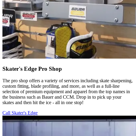
Skater's Edge Pro Shop​​​​‌ ‍ ​‍​‍‌‍ ‌ ​‍‌‍‍‌‌‍‌ ‌‍‍‌‌‍ ‍​‍​‍​ ‍‍​‍​‍‌ ​ ‌‍​‌‌‍ ‍‌‍‍‌‌ ‌​‌ ‍‌​‍ ‍‌‍‍‌‌‍ ​‍​‍​‍ ​​‍​‍‌‍‍​‌ ​‍‌‍‌‌‌‍‌‍​‍​‍​ ‍‍​‍​‍‌‍‍​‌ ‌​‌ ‌​‌ ​​‌ ​ ​ ‍‍​‍ ​‍ ‌‍​ ‌‍‍​‌‍‌‌‌‍ ​‌ ​ ‌‍‌‌‌‍​‌‌ ​​‌‍‍‌‌‍‌‌‌ ​‍‌ ​ ​‍ ‍‌ ​ ‌‍​‌‌‍ ‍‌‍‍‌‌ ‌​‌ ‍‌​‍ ‍‌ ​ ‌ ‌​‌ ‌‌‌‍‌​‌‍‍‌‌‍ ​‍ ‌‍‍‌‌‍ ‍‌ ‌​‌‍‌‌‌‍ ‍‌ ‌​​‍ ‌‍‌‌‌‍‌​‌‍‍‌‌ ‌​​‍ ‌‍ ‌‌‍ ‌‍‌​‌‍‌‌​ ‌‌ ​​‌ ​‍‌‍‌‌‌ ​ ‌‍‌‌‌‍ ‍‌ ‌​‌‍​‌‌ ‌​‌‍‍‌‌‍ ‌‍ ‍​ ‍ ‌‍‍‌‌‍‌​​ ‌​ ​‍​ ‌‌‌‍​ ‌‍‌‌​ ‌​‌‍​‍‌‍​‍‌‍​‌​‍ ‌​ ‌​​ ​​‌‍​‍​ ‌‍​‍ ‌​ ‌​‌‍‌‍‌‍​‌​ ‍​​‍ ‌‌‍​‌‌‍​‌‌‍‌‌​ ‍‌​‍ ‌​ ‌​​ ‌‌​ ‌ ​ ‌‌​ ‍‌​ ‌‌​ ‍‌‌‍​ ‌‍​‍​ ‌ ‌‍‌​​ ​ ​ ‍ ‌ ‌​‌ ‍‌‌ ​​‌‍‌‌​ ‌‌ ​​‌‍​‌‌‍‌ ‌‍‌‌​ ‍ ‌ ​​‌‍​‌‌ ‌​‌‍‍​​ ‌‌ ​​‌‍​‌‌‍‌ ‌‍‌‌‌​​‍‌ ‌‌‌‍‍‌‌‍ ​‌‍‌​‌‍‌‌‌ ​‍​‍‌‌​ ‌‌‌​​‍‌‌ ‌‍‍ ‌‍‌‌‌ ‍‌​‍‌‌​ ​ ‌​‌​​‍‌‌​ ​ ‌​‌​​‍‌‌​ ​‍​ ​‍​ ‍​​ ​ ‌‍​‍‌‍​‌​ ‍​​ ​ ‌‍‌​​ ‌ ​ ‍​​ ‍​​ ‍​‌‍​‍​‍‌‌​ ​‍​ ​‍​‍‌‌​ ‌‌‌​‌​​‍ ‍‌‍​ ‌‍​‌‌ ​‍‌‍ ‌ ‌‌‌ ​ ‌‍‌‌‌‍ ​‌​‍‌‌ ‌​‌‍‌‌‌‍ ‌‌ ​ ​‍‌‌​ ‌‌‌​​‍‌‌ ‌‍‍ ‌‍‌‌‌ ‍‌​‍‌‌​ ​ ‌​‌​​‍‌‌​ ​ ‌​‌​​‍‌‌​ ​‍​ ​‍​ ‌‌​ ‍​​ ‌‌​ ​‍​ ‌ ‌‍‌‍‌‍‌‌​ ‌‌​ ‌​‌‍​‍​ ​​​ ‍‌‌‍​‍​ ‍​​ ‍‌​ ​‍​ ‌‍​ ‌‌​ ‍‌​ ​​​ ‌ ‌‍‌​​ ‌​‌‍​‍‌‍​‌​ ​‍​ ‌‍​ ‍‌​ ‍​‌‍​ ​ ​ ​ ‌‌​‍‌‌​ ​‍​ ​‍​‍‌‌​ ‌‌‌​‌​​‍ ‍‌‍​ ‌‍​‌‌ ​‍‌‍‌​‌‌‌​‌‍‍‌‌ ‌​‌‍ ​‌‍‌‌​ ‌‍​‍‌‍​‌‌ ​ ‌‍‌‌‌‌‌‌‌ ​‍‌‍ ​​ ‌‌‍‍​‌ ‌​‌ ‌​‌ ​​‌ ​ ​‍‌‌​ ​ ‌​​‌​‍‌‌​ ​‍‌​‌‍​‍‌‌​ ​‍‌​‌‍‌‍​ ‌‍‍​‌‍‌‌‌‍ ​‌ ​ ‌‍‌‌‌‍​‌‌ ​​‌‍‍‌‌‍‌‌‌ ​‍‌ ​ ​‍ ‍‌ ​ ‌‍​‌‌‍ ‍‌‍‍‌‌ ‌​‌ ‍‌​‍ ‍‌ ​ ‌ ‌​‌ ‌‌‌‍‌​‌‍‍‌‌‍ ​‍‌‍‌‍‍‌‌‍‌​​ ‌​ ​‍​ ‌‌‌‍​ ‌‍‌‌​ ‌​‌‍​‍‌‍​‍‌‍​‌​‍ ‌​ ‌​​ ​​‌‍​‍​ ‌‍​‍ ‌​ ‌​‌‍‌‍‌‍​‌​ ‍​​‍ ‌‌‍​‌‌‍​‌‌‍‌‌​ ‍‌​‍ ‌​ ‌​​ ‌‌​ ‌ ​ ‌‌​ ‍‌​ ‌‌​ ‍‌‌‍​ ‌‍​‍​ ‌ ‌‍‌​​ ​ ​‍‌‍‌ ‌​‌ ‍‌‌ ​​‌‍‌‌​ ‌‌ ​​‌‍​‌‌‍‌ ‌‍‌‌​‍‌‍‌ ​​‌‍​‌‌ ‌​‌‍‍​​ ‌‌ ​​‌‍​‌‌‍‌ ‌‍‌‌‌​​‍‌ ‌‌‌‍‍‌‌‍ ​‌‍‌​‌‍‌‌‌ ​‍​‍‌‌​ ‌‌‌​​‍‌‌ ‌‍‍ ‌‍‌‌‌ ‍‌​‍‌‌​ ​ ‌​‌​​‍‌‌​ ​ ‌​‌​​‍‌‌​ ​‍​ ​‍​ ‍​​ ​ ‌‍​‍‌‍​‌​ ‍​​ ​ ‌‍‌​​ ‌ ​ ‍​​ ‍​​ ‍​‌‍​‍​‍‌‌​ ​‍​ ​‍​‍‌‌​ ‌‌‌​‌​​‍ ‍‌‍​ ‌‍​‌‌ ​‍‌‍ ‌ ‌‌‌ ​ ‌‍‌‌‌‍ ​‌​‍‌‌ ‌​‌‍‌‌‌‍ ‌‌ ​ ​‍‌‌​ ‌‌‌​​‍‌‌ ‌‍‍ ‌‍‌‌‌ ‍‌​‍‌‌​ ​ ‌​‌​​‍‌‌​ ​ ‌​‌​​‍‌‌​ ​‍​ ​‍​ ‌‌​ ‍​​ ‌‌​ ​‍​ ‌ ‌‍‌‍‌‍‌‌​ ‌‌​ ‌​‌‍​‍​ ​​​ ‍‌‌‍​‍​ ‍​​ ‍‌​ ​‍​ ‌‍​ ‌‌​ ‍‌​ ​​​ ‌ ‌‍‌​​ ‌​‌‍​‍‌‍​‌​ ​‍​ ‌‍​ ‍‌​ ‍​‌‍​ ​ ​ ​ ‌‌​‍‌‌​ ​‍​ ​‍​‍‌‌​ ‌‌‌​‌​​‍ ‍‌‍​ ‌‍​‌‌ ​‍‌‍‌​‌‌‌​‌‍‍‌‌ ‌​‌‍ ​‌‍‌‌​‍‌‍‌ ​​‌‍‌‌‌ ​‍‌ ​ ‌ ​​‌‍‌‌‌‍​ ‌ ‌​‌‍‍‌‌ ‌‍‌‍‌‌​ ‌‌ ​​‌ ‌‌‌‍​‍‌‍ ​‌‍‍‌‌ ​ ‌‍‍​‌‍‌‌‌‍‌​​‍​‍‌ ‌
The pro shop offers a variety of services including skate sharpening,
custom fitting, blade profiling, and more, as well as a full-line
selection of premium equipment and apparel from the top names in
the business such as Bauer and CCM. Drop in to pick up your
skates and then hit the ice - all in one stop!​​​​‌ ‍ ​‍​‍‌‍ ‌ ​‍‌‍‍‌‌‍‌ ‌‍‍‌‌‍ ‍​‍​‍​ ‍‍​‍​‍‌ ​ ‌‍​‌‌‍ ‍‌‍‍‌‌ ‌​‌ ‍‌​‍ ‍‌‍‍‌‌‍ ​‍​‍​‍ ​​‍​‍‌‍‍​‌ ​‍‌‍‌‌‌‍‌‍​‍​‍​ ‍‍​‍​‍‌‍‍​‌ ‌​‌ ‌​‌ ​​‌ ​ ​ ‍‍​‍ ​‍ ‌‍​ ‌‍‍​‌‍‌‌‌‍ ​‌ ​ ‌‍‌‌‌‍​‌‌ ​​‌‍‍‌‌‍‌‌‌ ​‍‌ ​ ​‍ ‍‌ ​ ‌‍​‌‌‍ ‍‌‍‍‌‌ ‌​‌ ‍‌​‍ ‍‌ ​ ‌ ‌​‌ ‌‌‌‍‌​‌‍‍‌‌‍ ​‍ ‌‍‍‌‌‍ ‍‌ ‌​‌‍‌‌‌‍ ‍‌ ‌​​‍ ‌‍‌‌‌‍‌​‌‍‍‌‌ ‌​​‍ ‌‍ ‌‌‍ ‌‍‌​‌‍‌‌​ ‌‌ ​​‌ ​‍‌‍‌‌‌ ​ ‌‍‌‌‌‍ ‍‌ ‌​‌‍​‌‌ ‌​‌‍‍‌‌‍ ‌‍ ‍​ ‍ ‌‍‍‌‌‍‌​​ ‌​ ​‍​ ‌‌‌‍​ ‌‍‌‌​ ‌​‌‍​‍‌‍​‍‌‍​‌​‍ ‌​ ‌​​ ​​‌‍​‍​ ‌‍​‍ ‌​ ‌​‌‍‌‍‌‍​‌​ ‍​​‍ ‌‌‍​‌‌‍​‌‌‍‌‌​ ‍‌​‍ ‌​ ‌​​ ‌‌​ ‌ ​ ‌‌​ ‍‌​ ‌‌​ ‍‌‌‍​ ‌‍​‍​ ‌ ‌‍‌​​ ​ ​ ‍ ‌ ‌​‌ ‍‌‌ ​​‌‍‌‌​ ‌‌ ​​‌‍​‌‌‍‌ ‌‍‌‌​ ‍ ‌ ​​‌‍​‌‌ ‌​‌‍‍​​ ‌‌ ​​‌‍​‌‌‍‌ ‌‍‌‌‌​​‍‌ ‌‌‌‍‍‌‌‍ ​‌‍‌​‌‍‌‌‌ ​‍​‍‌‌​ ‌‌‌​​‍‌‌ ‌‍‍ ‌‍‌‌‌ ‍‌​‍‌‌​ ​ ‌​‌​​‍‌‌​ ​ ‌​‌​​‍‌‌​ ​‍​ ​‍​ ‍​​ ​ ‌‍​‍‌‍​‌​ ‍​​ ​ ‌‍‌​​ ‌ ​ ‍​​ ‍​​ ‍​‌‍​‍​‍‌‌​ ​‍​ ​‍​‍‌‌​ ‌‌‌​‌​​‍ ‍‌‍​ ‌‍​‌‌ ​‍‌‍ ‌ ‌‌‌ ​ ‌‍‌‌‌‍ ​‌​‍‌‌ ‌​‌‍‌‌‌‍ ‌‌ ​ ​‍‌‌​ ‌‌‌​​‍‌‌ ‌‍‍ ‌‍‌‌‌ ‍‌​‍‌‌​ ​ ‌​‌​​‍‌‌​ ​ ‌​‌​​‍‌‌​ ​‍​ ​‍​ ‌‌​ ‍​​ ‌‌​ ​‍​ ‌ ‌‍‌‍‌‍‌‌​ ‌‌​ ‌​‌‍​‍​ ​​​ ‍‌‌‍​‍​ ‍​​ ‍‌​ ​‍​ ‌‍​ ‌‌​ ‍‌​ ​​​ ‌ ‌‍‌​​ ‌​‌‍​‍‌‍​‌​ ​‍​ ‌‍​ ‍‌​ ‍​‌‍​ ​ ​ ​ ‌‌​‍‌‌​ ​‍​ ​‍​‍‌‌​ ‌‌‌​‌​​‍ ‍‌‍​ ‌‍​‌‌ ​‍‌‍‌​‌​‌​‌‍‌‌‌ ​ ‌‍​ ‌ ​‍‌‍‍‌‌ ​​‌ ‌​‌‍‍‌‌‍ ‌‍ ‍​ ‌‍​‍‌‍​‌‌ ​ ‌‍‌‌‌‌‌‌‌ ​‍‌‍ ​​ ‌‌‍‍​‌ ‌​‌ ‌​‌ ​​‌ ​ ​‍‌‌​ ​ ‌​​‌​‍‌‌​ ​‍‌​‌‍​‍‌‌​ ​‍‌​‌‍‌‍​ ‌‍‍​‌‍‌‌‌‍ ​‌ ​ ‌‍‌‌‌‍​‌‌ ​​‌‍‍‌‌‍‌‌‌ ​‍‌ ​ ​‍ ‍‌ ​ ‌‍​‌‌‍ ‍‌‍‍‌‌ ‌​‌ ‍‌​‍ ‍‌ ​ ‌ ‌​‌ ‌‌‌‍‌​‌‍‍‌‌‍ ​‍‌‍‌‍‍‌‌‍‌​​ ‌​ ​‍​ ‌‌‌‍​ ‌‍‌‌​ ‌​‌‍​‍‌‍​‍‌‍​‌​‍ ‌​ ‌​​ ​​‌‍​‍​ ‌‍​‍ ‌​ ‌​‌‍‌‍‌‍​‌​ ‍​​‍ ‌‌‍​‌‌‍​‌‌‍‌‌​ ‍‌​‍ ‌​ ‌​​ ‌‌​ ‌ ​ ‌‌​ ‍‌​ ‌‌​ ‍‌‌‍​ ‌‍​‍​ ‌ ‌‍‌​​ ​ ​‍‌‍‌ ‌​‌ ‍‌‌ ​​‌‍‌‌​ ‌‌ ​​‌‍​‌‌‍‌ ‌‍‌‌​‍‌‍‌ ​​‌‍​‌‌ ‌​‌‍‍​​ ‌‌ ​​‌‍​‌‌‍‌ ‌‍‌‌‌​​‍‌ ‌‌‌‍‍‌‌‍ ​‌‍‌​‌‍‌‌‌ ​‍​‍‌‌​ ‌‌‌​​‍‌‌ ‌‍‍ ‌‍‌‌‌ ‍‌​‍‌‌​ ​ ‌​‌​​‍‌‌​ ​ ‌​‌​​‍‌‌​ ​‍​ ​‍​ ‍​​ ​ ‌‍​‍‌‍​‌​ ‍​​ ​ ‌‍‌​​ ‌ ​ ‍​​ ‍​​ ‍​‌‍​‍​‍‌‌​ ​‍​ ​‍​‍‌‌​ ‌‌‌​‌​​‍ ‍‌‍​ ‌‍​‌‌ ​‍‌‍ ‌ ‌‌‌ ​ ‌‍‌‌‌‍ ​‌​‍‌‌ ‌​‌‍‌‌‌‍ ‌‌ ​ ​‍‌‌​ ‌‌‌​​‍‌‌ ‌‍‍ ‌‍‌‌‌ ‍‌​‍‌‌​ ​ ‌​‌​​‍‌‌​ ​ ‌​‌​​‍‌‌​ ​‍​ ​‍​ ‌‌​ ‍​​ ‌‌​ ​‍​ ‌ ‌‍‌‍‌‍‌‌​ ‌‌​ ‌​‌‍​‍​ ​​​ ‍‌‌‍​‍​ ‍​​ ‍‌​ ​‍​ ‌‍​ ‌‌​ ‍‌​ ​​​ ‌ ‌‍‌​​ ‌​‌‍​‍‌‍​‌​ ​‍​ ‌‍​ ‍‌​ ‍​‌‍​ ​ ​ ​ ‌‌​‍‌‌​ ​‍​ ​‍​‍‌‌​ ‌‌‌​‌​​‍ ‍‌‍​ ‌‍​‌‌ ​‍‌‍‌​‌​‌​‌‍‌‌‌ ​ ‌‍​ ‌ ​‍‌‍‍‌‌ ​​‌ ‌​‌‍‍‌‌‍ ‌‍ ‍​‍‌‍‌ ​​‌‍‌‌‌ ​‍‌ ​ ‌ ​​‌‍‌‌‌‍​ ‌ ‌​‌‍‍‌‌ ‌‍‌‍‌‌​ ‌‌ ​​‌ ‌‌‌‍​‍‌‍ ​‌‍‍‌‌ ​ ‌‍‍​‌‍‌‌‌‍‌​​‍​‍‌ ‌
Call Skater's Edge​​​​‌ ‍ ​‍​‍‌‍ ‌ ​‍‌‍‍‌‌‍‌ ‌‍‍‌‌‍ ‍​‍​‍​ ‍‍​‍​‍‌ ​ ‌‍​‌‌‍ ‍‌‍‍‌‌ ‌​‌ ‍‌​‍ ‍‌‍‍‌‌‍ ​‍​‍​‍ ​​‍​‍‌‍‍​‌ ​‍‌‍‌‌‌‍‌‍​‍​‍​ ‍‍​‍​‍‌‍‍​‌ ‌​‌ ‌​‌ ​​‌ ​ ​ ‍‍​‍ ​‍ ‌‍​ ‌‍‍​‌‍‌‌‌‍ ​‌ ​ ‌‍‌‌‌‍​‌‌ ​​‌‍‍‌‌‍‌‌‌ ​‍‌ ​ ​‍ ‍‌ ​ ‌‍​‌‌‍ ‍‌‍‍‌‌ ‌​‌ ‍‌​‍ ‍‌ ​ ‌ ‌​‌ ‌‌‌‍‌​‌‍‍‌‌‍ ​‍ ‌‍‍‌‌‍ ‍‌ ‌​‌‍‌‌‌‍ ‍‌ ‌​​‍ ‌‍‌‌‌‍‌​‌‍‍‌‌ ‌​​‍ ‌‍ ‌‌‍ ‌‍‌​‌‍‌‌​ ‌‌ ​​‌ ​‍‌‍‌‌‌ ​ ‌‍‌‌‌‍ ‍‌ ‌​‌‍​‌‌ ‌​‌‍‍‌‌‍ ‌‍ ‍​ ‍ ‌‍‍‌‌‍‌​​ ‌​ ​‍​ ‌‌‌‍​ ‌‍‌‌​ ‌​‌‍​‍‌‍​‍‌‍​‌​‍ ‌​ ‌​​ ​​‌‍​‍​ ‌‍​‍ ‌​ ‌​‌‍‌‍‌‍​‌​ ‍​​‍ ‌‌‍​‌‌‍​‌‌‍‌‌​ ‍‌​‍ ‌​ ‌​​ ‌‌​ ‌ ​ ‌‌​ ‍‌​ ‌‌​ ‍‌‌‍​ ‌‍​‍​ ‌ ‌‍‌​​ ​ ​ ‍ ‌ ‌​‌ ‍‌‌ ​​‌‍‌‌​ ‌‌ ​​‌‍​‌‌‍‌ ‌‍‌‌​ ‍ ‌ ​​‌‍​‌‌ ‌​‌‍‍​​ ‌‌ ​​‌‍​‌‌‍‌ ‌‍‌‌‌​​‍‌ ‌‌‌‍‍‌‌‍ ​‌‍‌​‌‍‌‌‌ ​‍​‍‌‌​ ‌‌‌​​‍‌‌ ‌‍‍ ‌‍‌‌‌ ‍‌​‍‌‌​ ​ ‌​‌​​‍‌‌​ ​ ‌​‌​​‍‌‌​ ​‍​ ​‍​ ‍​​ ​ ‌‍​‍‌‍​‌​ ‍​​ ​ ‌‍‌​​ ‌ ​ ‍​​ ‍​​ ‍​‌‍​‍​‍‌‌​ ​‍​ ​‍​‍‌‌​ ‌‌‌​‌​​‍ ‍‌‍​ ‌‍​‌‌ ​‍‌‍ ‌ ‌‌‌ ​ ‌‍‌‌‌‍ ​‌​‍‌‌ ‌​‌‍‌‌‌‍ ‌‌ ​ ​‍‌‌​ ‌‌‌​​‍‌‌ ‌‍‍ ‌‍‌‌‌ ‍‌​‍‌‌​ ​ ‌​‌​​‍‌‌​ ​ ‌​‌​​‍‌‌​ ​‍​ ​‍​ ‌‌​ ‍​​ ‌‌​ ​‍​ ‌ ‌‍‌‍‌‍‌‌​ ‌‌​ ‌​‌‍​‍​ ​​​ ‍‌‌‍​‍​ ‍​​ ‍‌​ ​‍​ ‌‍​ ‌‌​ ‍‌​ ​​​ ‌ ‌‍‌​​ ‌​‌‍​‍‌‍​‌​ ​‍​ ‌‍​ ‍‌​ ‍​‌‍​ ​ ​ ​ ‌‌​‍‌‌​ ​‍​ ​‍​‍‌‌​ ‌‌‌​‌​​‍ ‍‌‍​‍‌ ‌‌‌ ‌​‌ ‌​‌‍ ‌‍ ‍‌ ​ ​‍‌‌​ ‌‌‌​​‍‌‌ ‌‍‍ ‌‍‌‌‌ ‍‌​‍‌‌​ ​ ‌​‌​​‍‌‌​ ​ ‌​‌​​‍‌‌​ ​‍​ ​‍‌‍​‍‌‍‌‍​ ‍​‌‍​ ​ ​ ​ ‌​‌‍​‌​ ​ ‌‍​‍​ ​‌​ ‌ ​ ‌‍​‍‌‌​ ​‍​ ​‍​‍‌‌​ ‌‌‌​‌​​‍ ‍‌ ‌​‌‍‌‌‌ ‍​‌ ‌​​ ‌‍​‍‌‍​‌‌ ​ ‌‍‌‌‌‌‌‌‌ ​‍‌‍ ​​ ‌‌‍‍​‌ ‌​‌ ‌​‌ ​​‌ ​ ​‍‌‌​ ​ ‌​​‌​‍‌‌​ ​‍‌​‌‍​‍‌‌​ ​‍‌​‌‍‌‍​ ‌‍‍​‌‍‌‌‌‍ ​‌ ​ ‌‍‌‌‌‍​‌‌ ​​‌‍‍‌‌‍‌‌‌ ​‍‌ ​ ​‍ ‍‌ ​ ‌‍​‌‌‍ ‍‌‍‍‌‌ ‌​‌ ‍‌​‍ ‍‌ ​ ‌ ‌​‌ ‌‌‌‍‌​‌‍‍‌‌‍ ​‍‌‍‌‍‍‌‌‍‌​​ ‌​ ​‍​ ‌‌‌‍​ ‌‍‌‌​ ‌​‌‍​‍‌‍​‍‌‍​‌​‍ ‌​ ‌​​ ​​‌‍​‍​ ‌‍​‍ ‌​ ‌​‌‍‌‍‌‍​‌​ ‍​​‍ ‌‌‍​‌‌‍​‌‌‍‌‌​ ‍‌​‍ ‌​ ‌​​ ‌‌​ ‌ ​ ‌‌​ ‍‌​ ‌‌​ ‍‌‌‍​ ‌‍​‍​ ‌ ‌‍‌​​ ​ ​‍‌‍‌ ‌​‌ ‍‌‌ ​​‌‍‌‌​ ‌‌ ​​‌‍​‌‌‍‌ ‌‍‌‌​‍‌‍‌ ​​‌‍​‌‌ ‌​‌‍‍​​ ‌‌ ​​‌‍​‌‌‍‌ ‌‍‌‌‌​​‍‌ ‌‌‌‍‍‌‌‍ ​‌‍‌​‌‍‌‌‌ ​‍​‍‌‌​ ‌‌‌​​‍‌‌ ‌‍‍ ‌‍‌‌‌ ‍‌​‍‌‌​ ​ ‌​‌​​‍‌‌​ ​ ‌​‌​​‍‌‌​ ​‍​ ​‍​ ‍​​ ​ ‌‍​‍‌‍​‌​ ‍​​ ​ ‌‍‌​​ ‌ ​ ‍​​ ‍​​ ‍​‌‍​‍​‍‌‌​ ​‍​ ​‍​‍‌‌​ ‌‌‌​‌​​‍ ‍‌‍​ ‌‍​‌‌ ​‍‌‍ ‌ ‌‌‌ ​ ‌‍‌‌‌‍ ​‌​‍‌‌ ‌​‌‍‌‌‌‍ ‌‌ ​ ​‍‌‌​ ‌‌‌​​‍‌‌ ‌‍‍ ‌‍‌‌‌ ‍‌​‍‌‌​ ​ ‌​‌​​‍‌‌​ ​ ‌​‌​​‍‌‌​ ​‍​ ​‍​ ‌‌​ ‍​​ ‌‌​ ​‍​ ‌ ‌‍‌‍‌‍‌‌​ ‌‌​ ‌​‌‍​‍​ ​​​ ‍‌‌‍​‍​ ‍​​ ‍‌​ ​‍​ ‌‍​ ‌‌​ ‍‌​ ​​​ ‌ ‌‍‌​​ ‌​‌‍​‍‌‍​‌​ ​‍​ ‌‍​ ‍‌​ ‍​‌‍​ ​ ​ ​ ‌‌​‍‌‌​ ​‍​ ​‍​‍‌‌​ ‌‌‌​‌​​‍ ‍‌‍​‍‌ ‌‌‌ ‌​‌ ‌​‌‍ ‌‍ ‍‌ ​ ​‍‌‌​ ‌‌‌​​‍‌‌ ‌‍‍ ‌‍‌‌‌ ‍‌​‍‌‌​ ​ ‌​‌​​‍‌‌​ ​ ‌​‌​​‍‌‌​ ​‍​ ​‍‌‍​‍‌‍‌‍​ ‍​‌‍​ ​ ​ ​ ‌​‌‍​‌​ ​ ‌‍​‍​ ​‌​ ‌ ​ ‌‍​‍‌‌​ ​‍​ ​‍​‍‌‌​ ‌‌‌​‌​​‍ ‍‌ ‌​‌‍‌‌‌ ‍​‌ ‌​​‍‌‍‌ ​​‌‍‌‌‌ ​‍‌ ​ ‌ ​​‌‍‌‌‌‍​ ‌ ‌​‌‍‍‌‌ ‌‍‌‍‌‌​ ‌‌ ​​‌ ‌‌‌‍​‍‌‍ ​‌‍‍‌‌ ​ ‌‍‍​‌‍‌‌‌‍‌​​‍​‍‌ ‌