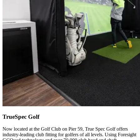
TrueSpec Golf​​​​‌ ‍ ​‍​‍‌‍ ‌ ​‍‌‍‍‌‌‍‌ ‌‍‍‌‌‍ ‍​‍​‍​ ‍‍​‍​‍‌ ​ ‌‍​‌‌‍ ‍‌‍‍‌‌ ‌​‌ ‍‌​‍ ‍‌‍‍‌‌‍ ​‍​‍​‍ ​​‍​‍‌‍‍​‌ ​‍‌‍‌‌‌‍‌‍​‍​‍​ ‍‍​‍​‍‌‍‍​‌ ‌​‌ ‌​‌ ​​‌ ​ ​ ‍‍​‍ ​‍ ‌‍​ ‌‍‍​‌‍‌‌‌‍ ​‌ ​ ‌‍‌‌‌‍​‌‌ ​​‌‍‍‌‌‍‌‌‌ ​‍‌ ​ ​‍ ‍‌ ​ ‌‍​‌‌‍ ‍‌‍‍‌‌ ‌​‌ ‍‌​‍ ‍‌ ​ ‌ ‌​‌ ‌‌‌‍‌​‌‍‍‌‌‍ ​‍ ‌‍‍‌‌‍ ‍‌ ‌​‌‍‌‌‌‍ ‍‌ ‌​​‍ ‌‍‌‌‌‍‌​‌‍‍‌‌ ‌​​‍ ‌‍ ‌‌‍ ‌‍‌​‌‍‌‌​ ‌‌ ​​‌ ​‍‌‍‌‌‌ ​ ‌‍‌‌‌‍ ‍‌ ‌​‌‍​‌‌ ‌​‌‍‍‌‌‍ ‌‍ ‍​ ‍ ‌‍‍‌‌‍‌​​ ‌​ ​‍​ ‌‌‌‍​ ‌‍‌‌​ ‌​‌‍​‍‌‍​‍‌‍​‌​‍ ‌​ ‌​​ ​​‌‍​‍​ ‌‍​‍ ‌​ ‌​‌‍‌‍‌‍​‌​ ‍​​‍ ‌‌‍​‌‌‍​‌‌‍‌‌​ ‍‌​‍ ‌​ ‌​​ ‌‌​ ‌ ​ ‌‌​ ‍‌​ ‌‌​ ‍‌‌‍​ ‌‍​‍​ ‌ ‌‍‌​​ ​ ​ ‍ ‌ ‌​‌ ‍‌‌ ​​‌‍‌‌​ ‌‌ ​​‌‍​‌‌‍‌ ‌‍‌‌​ ‍ ‌ ​​‌‍​‌‌ ‌​‌‍‍​​ ‌‌ ​​‌‍​‌‌‍‌ ‌‍‌‌‌​​‍‌ ‌‌‌‍‍‌‌‍ ​‌‍‌​‌‍‌‌‌ ​‍​‍‌‌​ ‌‌‌​​‍‌‌ ‌‍‍ ‌‍‌‌‌ ‍‌​‍‌‌​ ​ ‌​‌​​‍‌‌​ ​ ‌​‌​​‍‌‌​ ​‍​ ​‍​ ‍​​ ​ ‌‍​‍‌‍​‌​ ‍​​ ​ ‌‍‌​​ ‌ ​ ‍​​ ‍​​ ‍​‌‍​‍​‍‌‌​ ​‍​ ​‍​‍‌‌​ ‌‌‌​‌​​‍ ‍‌‍​ ‌‍​‌‌ ​‍‌‍ ‌ ‌‌‌ ​ ‌‍‌‌‌‍ ​‌​‍‌‌ ‌​‌‍‌‌‌‍ ‌‌ ​ ​‍‌‌​ ‌‌‌​​‍‌‌ ‌‍‍ ‌‍‌‌‌ ‍‌​‍‌‌​ ​ ‌​‌​​‍‌‌​ ​ ‌​‌​​‍‌‌​ ​‍​ ​‍​ ‌‌​ ​‍​ ‍‌‌‍​‍‌‍‌‌​ ‌‍​ ​ ​ ​‍​ ​‍‌‍‌‌‌‍​‌‌‍‌​‌‍‌‍‌‍‌‍​ ‌‍​ ‌ ‌‍‌​​ ‌‌‌‍​ ​ ‌​​ ​‌​ ​‌‌‍‌‍​ ​ ​ ‌​​ ​ ‌‍‌‌​ ‍​​ ​‍​ ​‌​ ‍‌‌‍‌‌​‍‌‌​ ​‍​ ​‍​‍‌‌​ ‌‌‌​‌​​‍ ‍‌‍​ ‌‍​‌‌ ​‍‌‍‌​‌‌‌​‌‍‍‌‌ ‌​‌‍ ​‌‍‌‌​ ‌‍​‍‌‍​‌‌ ​ ‌‍‌‌‌‌‌‌‌ ​‍‌‍ ​​ ‌‌‍‍​‌ ‌​‌ ‌​‌ ​​‌ ​ ​‍‌‌​ ​ ‌​​‌​‍‌‌​ ​‍‌​‌‍​‍‌‌​ ​‍‌​‌‍‌‍​ ‌‍‍​‌‍‌‌‌‍ ​‌ ​ ‌‍‌‌‌‍​‌‌ ​​‌‍‍‌‌‍‌‌‌ ​‍‌ ​ ​‍ ‍‌ ​ ‌‍​‌‌‍ ‍‌‍‍‌‌ ‌​‌ ‍‌​‍ ‍‌ ​ ‌ ‌​‌ ‌‌‌‍‌​‌‍‍‌‌‍ ​‍‌‍‌‍‍‌‌‍‌​​ ‌​ ​‍​ ‌‌‌‍​ ‌‍‌‌​ ‌​‌‍​‍‌‍​‍‌‍​‌​‍ ‌​ ‌​​ ​​‌‍​‍​ ‌‍​‍ ‌​ ‌​‌‍‌‍‌‍​‌​ ‍​​‍ ‌‌‍​‌‌‍​‌‌‍‌‌​ ‍‌​‍ ‌​ ‌​​ ‌‌​ ‌ ​ ‌‌​ ‍‌​ ‌‌​ ‍‌‌‍​ ‌‍​‍​ ‌ ‌‍‌​​ ​ ​‍‌‍‌ ‌​‌ ‍‌‌ ​​‌‍‌‌​ ‌‌ ​​‌‍​‌‌‍‌ ‌‍‌‌​‍‌‍‌ ​​‌‍​‌‌ ‌​‌‍‍​​ ‌‌ ​​‌‍​‌‌‍‌ ‌‍‌‌‌​​‍‌ ‌‌‌‍‍‌‌‍ ​‌‍‌​‌‍‌‌‌ ​‍​‍‌‌​ ‌‌‌​​‍‌‌ ‌‍‍ ‌‍‌‌‌ ‍‌​‍‌‌​ ​ ‌​‌​​‍‌‌​ ​ ‌​‌​​‍‌‌​ ​‍​ ​‍​ ‍​​ ​ ‌‍​‍‌‍​‌​ ‍​​ ​ ‌‍‌​​ ‌ ​ ‍​​ ‍​​ ‍​‌‍​‍​‍‌‌​ ​‍​ ​‍​‍‌‌​ ‌‌‌​‌​​‍ ‍‌‍​ ‌‍​‌‌ ​‍‌‍ ‌ ‌‌‌ ​ ‌‍‌‌‌‍ ​‌​‍‌‌ ‌​‌‍‌‌‌‍ ‌‌ ​ ​‍‌‌​ ‌‌‌​​‍‌‌ ‌‍‍ ‌‍‌‌‌ ‍‌​‍‌‌​ ​ ‌​‌​​‍‌‌​ ​ ‌​‌​​‍‌‌​ ​‍​ ​‍​ ‌‌​ ​‍​ ‍‌‌‍​‍‌‍‌‌​ ‌‍​ ​ ​ ​‍​ ​‍‌‍‌‌‌‍​‌‌‍‌​‌‍‌‍‌‍‌‍​ ‌‍​ ‌ ‌‍‌​​ ‌‌‌‍​ ​ ‌​​ ​‌​ ​‌‌‍‌‍​ ​ ​ ‌​​ ​ ‌‍‌‌​ ‍​​ ​‍​ ​‌​ ‍‌‌‍‌‌​‍‌‌​ ​‍​ ​‍​‍‌‌​ ‌‌‌​‌​​‍ ‍‌‍​ ‌‍​‌‌ ​‍‌‍‌​‌‌‌​‌‍‍‌‌ ‌​‌‍ ​‌‍‌‌​‍‌‍‌ ​​‌‍‌‌‌ ​‍‌ ​ ‌ ​​‌‍‌‌‌‍​ ‌ ‌​‌‍‍‌‌ ‌‍‌‍‌‌​ ‌‌ ​​‌ ‌‌‌‍​‍‌‍ ​‌‍‍‌‌ ​ ‌‍‍​‌‍‌‌‌‍‌​​‍​‍‌ ‌
Now located at the Golf Club on Pier 59, True Spec Golf offers
industry-leading club fitting for golfers of all levels. Using Foresight