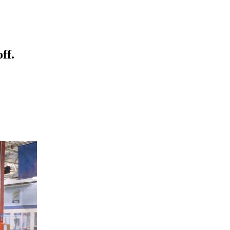
‌ ‌‌‌‍​‍‌‍ ​‌‍‍‌‌ ​ ‌‍‍​‌‍‌‌‌‍‌​​‍​‍‌ ‌