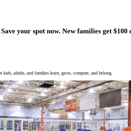
​ ‌‍​ ‌ ​ ​​​ ‍ ‌ ‌​‌ ‍‌‌ ​​‌‍‌‌​ ‌‌ ​​‌ ​‍‌‍ ‌‍ ‌‌‍ ‌ ‌​‌‍‍‌‌‍ ‌‍ ‍​ ‍ ‌ ​​‌‍​‌‌ ‌​‌‍‍​​ ‌‌ ‌​‌‍‍‌‌ ‌​‌‍ ​‌‍‌‌​ ‌‍​‍‌‍​‌‌ ​ ‌‍‌‌‌‌‌‌‌ ​‍‌‍ ​​ ‌‌‍‍​‌ ‌​‌ ‌​‌ ​​‌ ​ ​‍‌‌​ ​ ‌​​‌​‍‌‌​ ​‍‌​‌‍​‍‌‌​ ​‍‌​‌‍‌‍​ ‌‍‍​‌‍‌‌‌‍ ​‌ ​ ‌‍‌‌‌‍​‌‌ ​​‌‍‍‌‌‍‌‌‌ ​‍‌ ​ ​‍ ‍‌ ​ ‌‍​‌‌‍ ‍‌‍‍‌‌ ‌​‌ ‍‌​‍ ‍‌ ​ ‌ ‌​‌ ‌‌‌‍‌​‌‍‍‌‌‍ ​‍‌‍‌‍‍‌‌‍‌​​ ‌​ ‍‌​ ​‌​ ‌‍​ ‌​​ ​‌​ ​​​ ‌‍‌‍‌‌​‍ ‌​ ​ ​ ​‍‌‍‌‍​ ‌​​‍ ‌​ ‌​​ ​​​ ‌​​ ‌​​‍ ‌‌‍​‍‌‍​ ​ ‌​​ ‍‌​‍ ‌​ ​‍‌‍​‌‌‍‌‌​ ‍​​ ‌‍‌‍‌‍‌‍​‍​ ‌​​ ​‍​ ‌‍​ ‌ ​ ​​​‍‌‍‌ ‌​‌ ‍‌‌ ​​‌‍‌‌​ ‌‌ ​​‌ ​‍‌‍ ‌‍ ‌‌‍ ‌ ‌​‌‍‍‌‌‍ ‌‍ ‍​‍‌‍‌ ​​‌‍​‌‌ ‌​‌‍‍​​ ‌‌ ‌​‌‍‍‌‌ ‌​‌‍ ​‌‍‌‌​‍‌‍‌ ​​‌‍‌‌‌ ​‍‌ ​ ‌ ​​‌‍‌‌‌‍​ ‌ ‌​‌‍‍‌‌ ‌‍‌‍‌‌​ ‌‌ ​​
​ ​‍​ ​‍​‍‌‌​ ‌‌‌​‌​​‍ ‍‌ ‌​‌‍‌‌‌ ‍​‌ ‌​​ ‌‍​‍‌‍​‌‌ ​ ‌‍‌‌‌‌‌‌‌ ​‍‌‍ ​​ ‌‌‍‍​‌ ‌​‌ ‌​‌ ​​‌ ​ ​‍‌‌​ ​ ‌​​‌​‍‌‌​ ​‍‌​‌‍​‍‌‌​ ​‍‌​‌‍‌‍​ ‌‍‍​‌‍‌‌‌‍ ​‌ ​ ‌‍‌‌‌‍​‌‌ ​​‌‍‍‌‌‍‌‌‌ ​‍‌ ​ ​‍ ‍‌ ​ ‌‍​‌‌‍ ‍‌‍‍‌‌ ‌​‌ ‍‌​‍ ‍‌ ​ ‌ ‌​‌ ‌‌‌‍‌​‌‍‍‌‌‍ ​‍‌‍‌‍‍‌‌‍‌​​ ‌​ ​​​ ‍​​ ​ ​ ‌ ​ ​​​ ​ ​ ​​‌‍​ ​‍ ‌​ ‌‍​ ‌ ​ ​‍‌‍​ ​‍ ‌​ ‌​‌‍‌‌‌‍​‍​ ‍​​‍ ‌‌‍​‍‌‍‌​​ ‌​‌‍​ ​‍ ‌​ ‍‌​ ​ ​ ‍​‌‍​‍​ ​ ‌‍​ ​ ‌‍​ ‌‍​ ‌‍​ ‍​​ ‍‌​ ​​​‍‌‍‌ ‌​‌ ‍‌‌ ​​‌‍‌‌​ ‌‌ ‌‍‌‍‌‌‌‍ ‍‌ ‌‌‌‍‌‌​‍‌‍‌ ​​‌‍​‌‌ ‌​‌‍‍​​ ‌‌‍‍‌‌‍ ‍‌ ‌​‌ ​‍‌‍ ‌‌‌​‌‍‌‌‌ ‍​‌ ‌​​‍‌‌​ ‌‌‌​​‍‌‌ ‌‍‍ ‌‍‌‌‌ ‍‌​‍‌‌​ ​ ‌​‌​​‍‌‌​ ​ ‌​‌​​‍‌‌​ ​‍​ ​‍​ ‍​​ ​​​ ‌​‌‍‌​‌‍​ ​ ‍‌​ ‌‍‌‍​ ​ ​​​ ‌​​ ​‍​ ‌​​‍‌‌​ ​‍​ ​‍​‍‌‌​ ‌‌‌​‌​​‍ ‍‌‍​ ‌‍‍​‌‍‍‌‌‍ ​‌‍‌​‌ ​‍‌‍‌‌‌‍ ‍​‍‌‌​ ‌‌‌​​‍‌‌ ‌‍‍ ‌‍‌‌‌ ‍‌​‍‌‌​ ​ ‌​‌​​‍‌‌​ ​ ‌​‌​​‍‌‌​ ​‍​ ​‍​ ‌ ​ ​ ‌‍​ ‌‍‌‌​ ‌‌​ ​ ​ ‌‌​ ​​‌‍​‌​ ​ ​ ‌‍‌‍‌‌​‍‌‌​ ​‍​ ​‍​‍‌‌​ ‌‌‌​‌​​‍ ‍‌ ‌​‌‍‌‌‌ ‍​‌ ‌​​‍‌‍‌ ​​‌‍‌‌‌ ​‍‌ ​ ‌ ​​‌‍‌‌‌‍​ ‌ ‌​‌‍‍‌‌ ‌‍‌‍‌‌​ ‌‌ ​​‌ ‌‌‌‍​‍‌‍ ​‌‍‍‌‌ ​ ‌‍‍​‌‍‌‌‌‍‌​​‍​‍‌ ‌