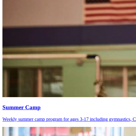
Summer Camp​​​​‌ ‍ ​‍​‍‌‍ ‌ ​‍‌‍‍‌‌‍‌ ‌‍‍‌‌‍ ‍​‍​‍​ ‍‍​‍​‍‌ ​ ‌‍​‌‌‍ ‍‌‍‍‌‌ ‌​‌ ‍‌​‍ ‍‌‍‍‌‌‍ ​‍​‍​‍ ​​‍​‍‌‍‍​‌ ​‍‌‍‌‌‌‍‌‍​‍​‍​ ‍‍​‍​‍‌‍‍​‌ ‌​‌ ‌​‌ ​​‌ ​ ​ ‍‍​‍ ​‍ ‌‍​ ‌‍‍​‌‍‌‌‌‍ ​‌ ​ ‌‍‌‌‌‍​‌‌ ​​‌‍‍‌‌‍‌‌‌ ​‍‌ ​ ​‍ ‍‌ ​ ‌‍​‌‌‍ ‍‌‍‍‌‌ ‌​‌ ‍‌​‍ ‍‌ ​ ‌ ‌​‌ ‌‌‌‍‌​‌‍‍‌‌‍ ​‍ ‌‍‍‌‌‍ ‍‌ ‌​‌‍‌‌‌‍ ‍‌ ‌​​‍ ‌‍‌‌‌‍‌​‌‍‍‌‌ ‌​​‍ ‌‍ ‌‌‍ ‌‍‌​‌‍‌‌​ ‌‌ ​​‌ ​‍‌‍‌‌‌ ​ ‌‍‌‌‌‍ ‍‌ ‌​‌‍​‌‌ ‌​‌‍‍‌‌‍ ‌‍ ‍​ ‍ ‌‍‍‌‌‍‌​​ ‌​ ​​​ ‍​​ ​ ​ ‌ ​ ​​​ ​ ​ ​​‌‍​ ​‍ ‌​ ‌‍​ ‌ ​ ​‍‌‍​ ​‍ ‌​ ‌​‌‍‌‌‌‍​‍​ ‍​​‍ ‌‌‍​‍‌‍‌​​ ‌​‌‍​ ​‍ ‌​ ‍‌​ ​ ​ ‍​‌‍​‍​ ​ ‌‍​ ​ ‌‍​ ‌‍​ ‌‍​ ‍​​ ‍‌​ ​​​ ‍ ‌ ‌​‌ ‍‌‌ ​​‌‍‌‌​ ‌‌ ‌‍‌‍‌‌‌‍ ‍‌ ‌‌‌‍‌‌​ ‍ ‌ ​​‌‍​‌‌ ‌​‌‍‍​​ ‌‌ ​​‌‍​‌‌‍‌ ‌‍‌‌‌​​‍‌ ‌‌‌‍‍‌‌‍ ​‌‍‌​‌‍‌‌‌ ​‍​‍‌‌​ ‌‌‌​​‍‌‌ ‌‍‍ ‌‍‌‌‌ ‍‌​‍‌‌​ ​ ‌​‌​​‍‌‌​ ​ ‌​‌​​‍‌‌​ ​‍​ ​‍​ ‍​‌‍​‍​ ​‍​ ‌‍​ ‌‌​ ‍​‌‍‌​​ ‌​​ ​​​ ‌​​ ‍​​ ‍​​‍‌‌​ ​‍​ ​‍​‍‌‌​ ‌‌‌​‌​​‍ ‍‌‍​‌‌‍​ ‌ ‌​‌‍‍‌‌ ‌‍‌‍‍‌‌ ‌​‌‍‍‌‌‍‌‌‌ ​ ​‍‌‌​ ‌‌‌​​‍‌‌ ‌‍‍ ‌‍‌‌‌ ‍‌​‍‌‌​ ​ ‌​‌​​‍‌‌​ ​ ‌​‌​​‍‌‌​ ​‍​ ​‍‌‍‌‍‌‍​‌‌‍​‍​ ​‌​ ​‌​ ​‌‌‍​‍​ ​‍​ ​‍​ ‍‌‌‍‌‌​ ‌‌​‍‌‌​ ​‍​ ​‍​‍‌‌​ ‌‌‌​‌​​‍ ‍‌ ‌​‌‍‍‌‌ ‌​‌‍ ​‌‍‌‌​ ‌‍​‍‌‍​‌‌ ​ ‌‍‌‌‌‌‌‌‌ ​‍‌‍ ​​ ‌‌‍‍​‌ ‌​‌ ‌​‌ ​​‌ ​ ​‍‌‌​ ​ ‌​​‌​‍‌‌​ ​‍‌​‌‍​‍‌‌​ ​‍‌​‌‍‌‍​ ‌‍‍​‌‍‌‌‌‍ ​‌ ​ ‌‍‌‌‌‍​‌‌ ​​‌‍‍‌‌‍‌‌‌ ​‍‌ ​ ​‍ ‍‌ ​ ‌‍​‌‌‍ ‍‌‍‍‌‌ ‌​‌ ‍‌​‍ ‍‌ ​ ‌ ‌​‌ ‌‌‌‍‌​‌‍‍‌‌‍ ​‍‌‍‌‍‍‌‌‍‌​​ ‌​ ​​​ ‍​​ ​ ​ ‌ ​ ​​​ ​ ​ ​​‌‍​ ​‍ ‌​ ‌‍​ ‌ ​ ​‍‌‍​ ​‍ ‌​ ‌​‌‍‌‌‌‍​‍​ ‍​​‍ ‌‌‍​‍‌‍‌​​ ‌​‌‍​ ​‍ ‌​ ‍‌​ ​ ​ ‍​‌‍​‍​ ​ ‌‍​ ​ ‌‍​ ‌‍​ ‌‍​ ‍​​ ‍‌​ ​​​‍‌‍‌ ‌​‌ ‍‌‌ ​​‌‍‌‌​ ‌‌ ‌‍‌‍‌‌‌‍ ‍‌ ‌‌‌‍‌‌​‍‌‍‌ ​​‌‍​‌‌ ‌​‌‍‍​​ ‌‌ ​​‌‍​‌‌‍‌ ‌‍‌‌‌​​‍‌ ‌‌‌‍‍‌‌‍ ​‌‍‌​‌‍‌‌‌ ​‍​‍‌‌​ ‌‌‌​​‍‌‌ ‌‍‍ ‌‍‌‌‌ ‍‌​‍‌‌​ ​ ‌​‌​​‍‌‌​ ​ ‌​‌​​‍‌‌​ ​‍​ ​‍​ ‍​‌‍​‍​ ​‍​ ‌‍​ ‌‌​ ‍​‌‍‌​​ ‌​​ ​​​ ‌​​ ‍​​ ‍​​‍‌‌​ ​‍​ ​‍​‍‌‌​ ‌‌‌​‌​​‍ ‍‌‍​‌‌‍​ ‌ ‌​‌‍‍‌‌ ‌‍‌‍‍‌‌ ‌​‌‍‍‌‌‍‌‌‌ ​ ​‍‌‌​ ‌‌‌​​‍‌‌ ‌‍‍ ‌‍‌‌‌ ‍‌​‍‌‌​ ​ ‌​‌​​‍‌‌​ ​ ‌​‌​​‍‌‌​ ​‍​ ​‍‌‍‌‍‌‍​‌‌‍​‍​ ​‌​ ​‌​ ​‌‌‍​‍​ ​‍​ ​‍​ ‍‌‌‍‌‌​ ‌‌​‍‌‌​ ​‍​ ​‍​‍‌‌​ ‌‌‌​‌​​‍ ‍‌ ‌​‌‍‍‌‌ ‌​‌‍ ​‌‍‌‌​‍‌‍‌ ​​‌‍‌‌‌ ​‍‌ ​ ‌ ​​‌‍‌‌‌‍​ ‌ ‌​‌‍‍‌‌ ‌‍‌‍‌‌​ ‌‌ ​​‌ ‌‌‌‍​‍‌‍ ​‌‍‍‌‌ ​ ‌‍‍​‌‍‌‌‌‍‌​​‍​‍‌ ‌
Weekly summer camp program for ages 3-17 including gymnastics, Camp Chelsea, ice skating, golf and more. ​​​​‌ ‍ ​‍​‍‌‍ ‌ ​‍‌‍‍‌‌‍‌ ‌‍‍‌‌‍ ‍​‍​‍​ ‍‍​‍​‍‌ ​ ‌‍​‌‌‍ ‍‌‍‍‌‌ ‌​‌ ‍‌​‍ ‍‌‍‍‌‌‍ ​‍​‍​‍ ​​‍​‍‌‍‍​‌ ​‍‌‍‌‌‌‍‌‍​‍​‍​ ‍‍​‍​‍‌‍‍​‌ ‌​‌ ‌​‌ ​​‌ ​ ​ ‍‍​‍ ​‍ ‌‍​ ‌‍‍​‌‍‌‌‌‍ ​‌ ​ ‌‍‌‌‌‍​‌‌ ​​‌‍‍‌‌‍‌‌‌ ​‍‌ ​ ​‍ ‍‌ ​ ‌‍​‌‌‍ ‍‌‍‍‌‌ ‌​‌ ‍‌​‍ ‍‌ ​ ‌ ‌​‌ ‌‌‌‍‌​‌‍‍‌‌‍ ​‍ ‌‍‍‌‌‍ ‍‌ ‌​‌‍‌‌‌‍ ‍‌ ‌​​‍ ‌‍‌‌‌‍‌​‌‍‍‌‌ ‌​​‍ ‌‍ ‌‌‍ ‌‍‌​‌‍‌‌​ ‌‌ ​​‌ ​‍‌‍‌‌‌ ​ ‌‍‌‌‌‍ ‍‌ ‌​‌‍​‌‌ ‌​‌‍‍‌‌‍ ‌‍ ‍​ ‍ ‌‍‍‌‌‍‌​​ ‌​ ​​​ ‍​​ ​ ​ ‌ ​ ​​​ ​ ​ ​​‌‍​ ​‍ ‌​ ‌‍​ ‌ ​ ​‍‌‍​ ​‍ ‌​ ‌​‌‍‌‌‌‍​‍​ ‍​​‍ ‌‌‍​‍‌‍‌​​ ‌​‌‍​ ​‍ ‌​ ‍‌​ ​ ​ ‍​‌‍​‍​ ​ ‌‍​ ​ ‌‍​ ‌‍​ ‌‍​ ‍​​ ‍‌​ ​​​ ‍ ‌ ‌​‌ ‍‌‌ ​​‌‍‌‌​ ‌‌ ‌‍‌‍‌‌‌‍ ‍‌ ‌‌‌‍‌‌​ ‍ ‌ ​​‌‍​‌‌ ‌​‌‍‍​​ ‌‌ ​​‌‍​‌‌‍‌ ‌‍‌‌‌​​‍‌ ‌‌‌‍‍‌‌‍ ​‌‍‌​‌‍‌‌‌ ​‍​‍‌‌​ ‌‌‌​​‍‌‌ ‌‍‍ ‌‍‌‌‌ ‍‌​‍‌‌​ ​ ‌​‌​​‍‌‌​ ​ ‌​‌​​‍‌‌​ ​‍​ ​‍​ ‍​‌‍​‍​ ​‍​ ‌‍​ ‌‌​ ‍​‌‍‌​​ ‌​​ ​​​ ‌​​ ‍​​ ‍​​‍‌‌​ ​‍​ ​‍​‍‌‌​ ‌‌‌​‌​​‍ ‍‌‍​‌‌‍​ ‌ ‌​‌‍‍‌‌ ‌‍‌‍‍‌‌ ‌​‌‍‍‌‌‍‌‌‌ ​ ​‍‌‌​ ‌‌‌​​‍‌‌ ‌‍‍ ‌‍‌‌‌ ‍‌​‍‌‌​ ​ ‌​‌​​‍‌‌​ ​ ‌​‌​​‍‌‌​ ​‍​ ​‍‌‍‌‍‌‍​‌‌‍​‍​ ​‌​ ​‌​ ​‌‌‍​‍​ ​‍​ ​‍​ ‍‌‌‍‌‌​ ‌‌​‍‌‌​ ​‍​ ​‍​‍‌‌​ ‌‌‌​‌​​‍ ‍‌ ​‍‌‍‍‌‌‍​ ‌‍‍​‌‌‌​‌‍‌‌‌ ‍​‌ ‌​​‍‌‌​ ‌‌‌​​‍‌‌ ‌‍‍ ‌‍‌‌‌ ‍‌​‍‌‌​ ​ ‌​‌​​‍‌‌​ ​ ‌​‌​​‍‌‌​ ​‍​ ​‍​ ‌ ​ ‌ ‌‍‌​‌‍​ ​ ‌​​ ​ ​ ​‍‌‍‌‌​ ‍​​ ​ ‌‍‌‍‌‍​‍​‍‌‌​ ​‍​ ​‍​‍‌‌​ ‌‌‌​‌​​‍ ‍‌‍​ ‌‍‍​‌‍‍‌‌‍ ​‌‍‌​‌ ​‍‌‍‌‌‌‍ ‍​‍‌‌​ ‌‌‌​​‍‌‌ ‌‍‍ ‌‍‌‌‌ ‍‌​‍‌‌​ ​ ‌​‌​​‍‌‌​ ​ ‌​‌​​‍‌‌​ ​‍​ ​‍​ ‌​​ ​​​ ​​‌‍‌‍​ ‍​​ ​​‌‍‌​‌‍​‌​ ​‌‌‍​‌​ ​ ‌‍​‍​‍‌‌​ ​‍​ ​‍​‍‌‌​ ‌‌‌​‌​​‍ ‍‌ ‌​‌‍‌‌‌ ‍​‌ ‌​​ ‌‍​‍‌‍​‌‌ ​ ‌‍‌‌‌‌‌‌‌ ​‍‌‍ ​​ ‌‌‍‍​‌ ‌​‌ ‌​‌ ​​‌ ​ ​‍‌‌​ ​ ‌​​‌​‍‌‌​ ​‍‌​‌‍​‍‌‌​ ​‍‌​‌‍‌‍​ ‌‍‍​‌‍‌‌‌‍ ​‌ ​ ‌‍‌‌‌‍​‌‌ ​​‌‍‍‌‌‍‌‌‌ ​‍‌ ​ ​‍ ‍‌ ​ ‌‍​‌‌‍ ‍‌‍‍‌‌ ‌​‌ ‍‌​‍ ‍‌ ​ ‌ ‌​‌ ‌‌‌‍‌​‌‍‍‌‌‍ ​‍‌‍‌‍‍‌‌‍‌​​ ‌​ ​​​ ‍​​ ​ ​ ‌ ​ ​​​ ​ ​ ​​‌‍​ ​‍ ‌​ ‌