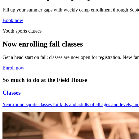
Fill up your summer gaps with weekly camp enrollment through September 4. Aftercare and transportation are available for full-day campers. ​​​​‌ ‍ ​‍​‍‌‍ ‌ ​‍‌‍‍‌‌‍‌ ‌‍‍‌‌‍ ‍​‍​‍​ ‍‍​‍​‍‌ ​ ‌‍​‌‌‍ ‍‌‍‍‌‌ ‌​‌ ‍‌​‍ ‍‌‍‍‌‌‍ ​‍​‍​‍ ​​‍​‍‌‍‍​‌ ​‍‌‍‌‌‌‍‌‍​‍​‍​ ‍‍​‍​‍‌‍‍​‌ ‌​‌ ‌​‌ ​​‌ ​ ​ ‍‍​‍ ​‍ ‌‍​ ‌‍‍​‌‍‌‌‌‍ ​‌ ​ ‌‍‌‌‌‍​‌‌ ​​‌‍‍‌‌‍‌‌‌ ​‍‌ ​ ​‍ ‍‌ ​ ‌‍​‌‌‍ ‍‌‍‍‌‌ ‌​‌ ‍‌​‍ ‍‌ ​ ‌ ‌​‌ ‌‌‌‍‌​‌‍‍‌‌‍ ​‍ ‌‍‍‌‌‍ ‍‌ ‌​‌‍‌‌‌‍ ‍‌ ‌​​‍ ‌‍‌‌‌‍‌​‌‍‍‌‌ ‌​​‍ ‌‍ ‌‌‍ ‌‍‌​‌‍‌‌​ ‌‌ ​​‌ ​‍‌‍‌‌‌ ​ ‌‍‌‌‌‍ ‍‌ ‌​‌‍​‌‌ ‌​‌‍‍‌‌‍ ‌‍ ‍​ ‍ ‌‍‍‌‌‍‌​​ ‌‌‍​‌​ ‌ ​ ​​​ ‍‌‌‍‌​‌‍‌‌​ ‌​​ ​ ​‍ ‌​ ‌​​ ​‌​ ​‍​ ‌ ​‍ ‌​ ‌​​ ‌​‌‍​ ‌‍‌‍​‍ ‌‌‍​‌​ ‍‌​ ​‍​ ‌ ​‍ ‌‌‍​‌‌‍​ ‌‍​ ‌‍​‍‌‍‌​​ ‌ ​ ‌ ​ ‌‍​ ​
Book now​​​​‌ ‍ ​‍​‍‌‍ ‌ ​‍‌‍‍‌‌‍‌ ‌‍‍‌‌‍ ‍​‍​‍​ ‍‍​‍​‍‌ ​ ‌‍​‌‌‍ ‍‌‍‍‌‌ ‌​‌ ‍‌​‍ ‍‌‍‍‌‌‍ ​‍​‍​‍ ​​‍​‍‌‍‍​‌ ​‍‌‍‌‌‌‍‌‍​‍​‍​ ‍‍​‍​‍‌‍‍​‌ ‌​‌ ‌​‌ ​​‌ ​ ​ ‍‍​‍ ​‍ ‌‍​ ‌‍‍​‌‍‌‌‌‍ ​‌ ​ ‌‍‌‌‌‍​‌‌ ​​‌‍‍‌‌‍‌‌‌ ​‍‌ ​ ​‍ ‍‌ ​ ‌‍​‌‌‍ ‍‌‍‍‌‌ ‌​‌ ‍‌​‍ ‍‌ ​ ‌ ‌​‌ ‌‌‌‍‌​‌‍‍‌‌‍ ​‍ ‌‍‍‌‌‍ ‍‌ ‌​‌‍‌‌‌‍ ‍‌ ‌​​‍ ‌‍‌‌‌‍‌​‌‍‍‌‌ ‌​​‍ ‌‍ ‌‌‍ ‌‍‌​‌‍‌‌​ ‌‌ ​​‌ ​‍‌‍‌‌‌ ​ ‌‍‌‌‌‍ ‍‌ ‌​‌‍​‌‌ ‌​‌‍‍‌‌‍ ‌‍ ‍​ ‍ ‌‍‍‌‌‍‌​​ ‌‌‍​‌​ ‌ ​ ​​​ ‍‌‌‍‌​‌‍‌‌​ ‌​​ ​ ​‍ ‌​ ‌​​ ​‌​ ​‍​ ‌ ​‍ ‌​ ‌​​ ‌​‌‍​ ‌‍‌‍​‍ ‌‌‍​‌​ ‍‌​ ​‍​ ‌ ​‍ ‌‌‍​‌‌‍​ ‌‍​ ‌‍​‍‌‍‌​​ ‌ ​ ‌ ​ ‌‍​ ​‌​ ​‍​ ‌‌​ ‌‍​ ‍ ‌ ‌​‌ ‍‌‌ ​​‌‍‌‌​ ‌‌‍ ‌‍‌‍‌‍‌‍‌‍‌‌‌ ​‍​ ‍ ‌ ​​‌‍​‌‌ ‌​‌‍‍​​ ‌‌‍​‍‌ ‌‌‌ ‌​‌ ‌​‌‍ ‌‍ ‍‌ ​ ​‍‌‌​ ‌‌‌​​‍‌‌ ‌‍‍ ‌‍‌‌‌ ‍‌​‍‌‌​ ​ ‌​‌​​‍‌‌​ ​ ‌​‌​​‍‌‌​ ​‍​ ​‍‌‍‌‍​ ‌‌‌‍‌​​ ​‍​ ‌​‌‍‌‌‌‍‌‍​ ​‍‌‍​‌‌‍​ ​ ​​​ ‌ ​‍‌‌​ ​‍​ ​‍​‍‌‌​ ‌‌‌​‌​​‍ ‍‌ ‌​‌‍‌‌‌ ‍​‌ ‌​​ ‌‍​‍‌‍​‌‌ ​ ‌‍‌‌‌‌‌‌‌ ​‍‌‍ ​​ ‌‌‍‍​‌ ‌​‌ ‌​‌ ​​‌ ​ ​‍‌‌​ ​ ‌​​‌​‍‌‌​ ​‍‌​‌‍​‍‌‌​ ​‍‌​‌‍‌‍​ ‌‍‍​‌‍‌‌‌‍ ​‌ ​ ‌‍‌‌‌‍​‌‌ ​​‌‍‍‌‌‍‌‌‌ ​‍‌ ​ ​‍ ‍‌ ​ ‌‍​‌‌‍ ‍‌‍‍‌‌ ‌​‌ ‍‌​‍ ‍‌ ​ ‌ ‌​‌ ‌‌‌‍‌​‌‍‍‌‌‍ ​‍‌‍‌‍‍‌‌‍‌​​ ‌‌‍​‌​ ‌ ​ ​​​ ‍‌‌‍‌​‌‍‌‌​ ‌​​ ​ ​‍ ‌​ ‌​​ ​‌​ ​‍​ ‌ ​‍ ‌​ ‌​​ ‌​‌‍​ ‌‍‌‍​‍ ‌‌‍​‌​ ‍‌​ ​‍​ ‌ ​‍ ‌‌‍​‌‌‍​ ‌‍​ ‌‍​‍‌‍‌​​ ‌ ​ ‌ ​ ‌‍​ ​‌​ ​‍​ ‌‌​ ‌‍​‍‌‍‌ ‌​‌ ‍‌‌ ​​‌‍‌‌​ ‌‌‍ ‌‍‌‍‌‍‌‍‌‍‌‌‌ ​‍​‍‌‍‌ ​​‌‍​‌‌ ‌​‌‍‍​​ ‌‌‍​‍‌ ‌‌‌ ‌​‌ ‌​‌‍ ‌‍ ‍‌ ​ ​‍‌‌​ ‌‌‌​​‍‌‌ ‌‍‍ ‌‍‌‌‌ ‍‌​‍‌‌​ ​ ‌​‌​​‍‌‌​ ​ ‌​‌​​‍‌‌​ ​‍​ ​‍‌‍‌‍​ ‌‌‌‍‌​​ ​‍​ ‌​‌‍‌‌‌‍‌‍​ ​‍‌‍​‌‌‍​ ​ ​​​ ‌ ​‍‌‌​ ​‍​ ​‍​‍‌‌​ ‌‌‌​‌​​‍ ‍‌ ‌​‌‍‌‌‌ ‍​‌ ‌​​‍‌‍‌ ​​‌‍‌‌‌ ​‍‌ ​ ‌ ​​‌‍‌‌‌‍​ ‌ ‌​‌‍‍‌‌ ‌‍‌‍‌‌​ ‌‌ ​​‌ ‌‌‌‍​‍‌‍ ​‌‍‍‌‌ ​ ‌‍‍​‌‍‌‌‌‍‌​​‍​‍‌ ‌
Youth sports classes​​​​‌ ‍ ​‍​‍‌‍ ‌ ​‍‌‍‍‌‌‍‌ ‌‍‍‌‌‍ ‍​‍​‍​ ‍‍​‍​‍‌ ​ ‌‍​‌‌‍ ‍‌‍‍‌‌ ‌​‌ ‍‌​‍ ‍‌‍‍‌‌‍ ​‍​‍​‍ ​​‍​‍‌‍‍​‌ ​‍‌‍‌‌‌‍‌‍​‍​‍​ ‍‍​‍​‍‌‍‍​‌ ‌​‌ ‌​‌ ​​‌ ​ ​ ‍‍​‍ ​‍ ‌‍​ ‌‍‍​‌‍‌‌‌‍ ​‌ ​ ‌‍‌‌‌‍​‌‌ ​​‌‍‍‌‌‍‌‌‌ ​‍‌ ​ ​‍ ‍‌ ​ ‌‍​‌‌‍ ‍‌‍‍‌‌ ‌​‌ ‍‌​‍ ‍‌ ​ ‌ ‌​‌ ‌‌‌‍‌​‌‍‍‌‌‍ ​‍ ‌‍‍‌‌‍ ‍‌ ‌​‌‍‌‌‌‍ ‍‌ ‌​​‍ ‌‍‌‌‌‍‌​‌‍‍‌‌ ‌​​‍ ‌‍ ‌‌‍ ‌‍‌​‌‍‌‌​ ‌‌ ​​‌ ​‍‌‍‌‌‌ ​ ‌‍‌‌‌‍ ‍‌ ‌​‌‍​‌‌ ‌​‌‍‍‌‌‍ ‌‍ ‍​ ‍ ‌‍‍‌‌‍‌​​ ‌​ ​​​ ​ ‌‍‌​​ ‍‌​ ​‌‌‍​ ​ ​​​ ‌ ​‍ ‌‌‍​ ​ ​‌​ ‌​‌‍​‍​‍ ‌​ ‌​‌‍‌‍‌‍‌‌​ ‌‍​‍ ‌‌‍​‍​ ​‍​ ​ ​ ‍​​‍ ‌‌‍​‍‌‍‌‌​ ​‌​ ‍​‌‍​‌‌‍‌​‌‍​‍‌‍‌​‌‍​‍​ ‌‌​ ‍‌​ ‌​​ ‍ ‌ ‌​‌ ‍‌‌ ​​‌‍‌‌​ ‌‌‍ ‌‍‌‍‌‍‌‍‌‍‌‌‌ ​‍​ ‍ ‌ ​​‌‍​‌‌ ‌​‌‍‍​​ ‌‌‍‌‌‌ ‍‌‌‍‌‌‌‍​‍‌ ​‍‌‍ ‌ ‌ ​ ‌‍​‍‌‍​‌‌ ​ ‌‍‌‌‌‌‌‌‌ ​‍‌‍ ​​ ‌‌‍‍​‌ ‌​‌ ‌​‌ ​​‌ ​ ​‍‌‌​ ​ ‌​​‌​‍‌‌​ ​‍‌​‌‍​‍‌‌​ ​‍‌​‌‍‌‍​ ‌‍‍​‌‍‌‌‌‍ ​‌ ​ ‌‍‌‌‌‍​‌‌ ​​‌‍‍‌‌‍‌‌‌ ​‍‌ ​ ​‍ ‍‌ ​ ‌‍​‌‌‍ ‍‌‍‍‌‌ ‌​‌ ‍‌​‍ ‍‌ ​ ‌ ‌​‌ ‌‌‌‍‌​‌‍‍‌‌‍ ​‍‌‍‌‍‍‌‌‍‌​​ ‌​ ​​​ ​ ‌‍‌​​ ‍‌​ ​‌‌‍​ ​ ​​​ ‌ ​‍ ‌‌‍​ ​ ​‌​ ‌​‌‍​‍​‍ ‌​ ‌​‌‍‌‍‌‍‌‌​ ‌‍​‍ ‌‌‍​‍​ ​‍​ ​ ​ ‍​​‍ ‌‌‍​‍‌‍‌‌​ ​‌​ ‍​‌‍​‌‌‍‌​‌‍​‍‌‍‌​‌‍​‍​ ‌‌​ ‍‌​ ‌​​‍‌‍‌ ‌​‌ ‍‌‌ ​​‌‍‌‌​ ‌‌‍ ‌‍‌‍‌‍‌‍‌‍‌‌‌ ​‍​‍‌‍‌ ​​‌‍​‌‌ ‌​‌‍‍​​ ‌‌‍‌‌‌ ‍‌‌‍‌‌‌‍​‍‌ ​‍‌‍ ‌ ‌ ​‍‌‍‌ ​​‌‍‌‌‌ ​‍‌ ​ ‌ ​​‌‍‌‌‌‍​ ‌ ‌​‌‍‍‌‌ ‌‍‌‍‌‌​ ‌‌ ​​‌ ‌‌‌‍​‍‌‍ ​‌‍‍‌‌ ​ ‌‍‍​‌‍‌‌‌‍‌​​‍​‍‌ ‌
Now enrolling fall classes ​ ‌‍​‌‌‍ ‍‌‍‍‌‌ ‌​‌ ‍‌​‍ ‍‌‍‍‌‌‍ ​‍​‍​‍ ​​‍​‍‌‍‍​‌ ​‍‌‍‌‌‌‍‌‍​‍​‍​ ‍‍​‍​‍‌‍‍​‌ ‌​‌ ‌​‌ ​​​ ‍‍​‍ ​‍ ‌‍ ​‌‍ ‌‍​ ‌‍​‌‌‍ ​‌‍‍​‌‍ ‌ ​ ‌ ‌​​ ‍‍​ ​ ​ ​ ​ ​ ​ ​ ​‍ ‌‍‍‌‌‍ ‍‌ ‌​‌‍‌‌‌‍ ‍‌ ‌​​‍ ‌‍‌‌‌‍‌​‌‍‍‌‌ ‌​​‍ ‌‍ ‌‌‍ ‌‍‌​‌‍‌‌​ ‌‌ ​​‌ ​‍‌‍‌‌‌ ​ ‌‍‌‌‌‍ ‍‌ ‌​‌‍​‌‌ ‌​‌‍‍‌‌‍ ‌‍ ‍​ ‍ ‌‍‍‌‌‍‌​​ ‌​ ‌‍​ ‍​‌‍‌‍‌‍​‌‌‍​‌​ ​‌​ ‍‌‌‍‌​​‍ ‌​ ​‌​ ‍​‌‍​‌​ ‌‍​‍ ‌​ ‌​​ ​‍‌‍‌‌​ ‌ ​‍ ‌‌‍​‍​ ‌‍​ ‌ ​ ‌‌​‍ ‌​ ‌ ‌‍​‌‌‍​ ​ ‌ ‌‍​‌‌‍‌‍‌‍​ ​ ‍‌​ ‍​​ ​​​ ​​​ ​‌​ ‍ ‌ ‌​‌ ‍‌‌ ​​‌‍‌‌​ ‌‌‍ ‌‍‌‍‌‍‌‍‌‍‌‌‌ ​‍​ ‍ ‌ ​​‌‍​‌‌ ‌​‌‍‍​​ ‌‌ ‌​‌‍‍‌‌ ‌​‌‍ ​‌‍‌‌​ ‌‍​‍‌‍​‌‌ ​ ‌‍‌‌‌‌‌‌‌ ​‍‌‍ ​​ ‌‌‍‍​‌ ‌​‌ ‌​‌ ​​​‍‌‌​ ​ ‌​​‌​‍‌‌​ ​‍‌​‌‍​‍‌‌​ ​‍‌​‌‍‌‍ ​‌‍ ‌‍​ ‌‍​‌‌‍ ​‌‍‍​‌‍ ‌ ​ ‌ ‌​​‍‌‌​ ​ ‌​​‌​ ​ ​ ​ ​ ​ ​ ​ ​‍‌‍‌‍‍‌‌‍‌​​ ‌​ ‌‍​ ‍​‌‍‌‍‌‍​‌‌‍​‌​ ​‌​ ‍‌‌‍‌​​‍ ‌​ ​‌​ ‍​‌‍​‌​ ‌‍​‍ ‌​ ‌​​ ​‍‌‍‌‌​ ‌ ​‍ ‌‌‍​‍​ ‌‍​ ‌ ​ ‌‌​‍ ‌​ ‌ ‌‍​‌‌‍​ ​ ‌ ‌‍​‌‌‍‌‍‌‍​ ​ ‍‌​ ‍​​ ​​​ ​​​ ​‌​‍‌‍‌ ‌​‌ ‍‌‌ ​​‌‍‌‌​ ‌‌‍ ‌‍‌‍‌‍‌‍‌‍‌‌‌ ​‍​‍‌‍‌ ​​‌‍​‌‌ ‌​‌‍‍​​ ‌‌ ‌​‌‍‍‌‌ ‌​‌‍ ​‌‍‌‌​‍‌‍‌ ​​‌‍‌‌‌ ​‍‌ ​ ‌ ​​‌‍‌‌‌‍​ ‌ ‌​‌‍‍‌‌ ‌‍‌‍‌‌​ ‌‌ ​​‌ ‌‌‌‍​‍‌‍ ​‌‍‍‌‌ ​ ‌‍‍​‌‍‌‌‌‍‌​​‍​‍‌ ‌​​​​‌ ‍ ​‍​‍‌‍ ‌ ​‍‌‍‍‌‌‍‌ ‌‍‍‌‌‍ ‍​‍​‍​ ‍‍​‍​‍‌ ​ ‌‍​‌‌‍ ‍‌‍‍‌‌ ‌​‌ ‍‌​‍ ‍‌‍‍‌‌‍ ​‍​‍​‍ ​​‍​‍‌‍‍​‌ ​‍‌‍‌‌‌‍‌‍​‍​‍​ ‍‍​‍​‍‌‍‍​‌ ‌​‌ ‌​‌ ​​‌ ​ ​ ‍‍​‍ ​‍ ‌‍​ ‌‍‍​‌‍‌‌‌‍ ​‌ ​ ‌‍‌‌‌‍​‌‌ ​​‌‍‍‌‌‍‌‌‌ ​‍‌ ​ ​‍ ‍‌ ​ ‌‍​‌‌‍ ‍‌‍‍‌‌ ‌​‌ ‍‌​‍ ‍‌ ​ ‌ ‌​‌ ‌‌‌‍‌​‌‍‍‌‌‍ ​‍ ‌‍‍‌‌‍ ‍‌ ‌​‌‍‌‌‌‍ ‍‌ ‌​​‍ ‌‍‌‌‌‍‌​‌‍‍‌‌ ‌​​‍ ‌‍ ‌‌‍ ‌‍‌​‌‍‌‌​ ‌‌ ​​‌ ​‍‌‍‌‌‌ ​ ‌‍‌‌‌‍ ‍‌ ‌​‌‍​‌‌ ‌​‌‍‍‌‌‍ ‌‍ ‍​ ‍ ‌‍‍‌‌‍‌​​ ‌​ ​​​ ​ ‌‍‌​​ ‍‌​ ​‌‌‍​ ​ ​​​ ‌ ​‍ ‌‌‍​ ​ ​‌​ ‌​‌‍​‍​‍ ‌​ ‌​‌‍‌‍‌‍‌‌​ ‌‍​‍ ‌‌‍​‍​ ​‍​ ​ ​ ‍​​‍ ‌‌‍​‍‌‍‌‌​ ​‌​ ‍​‌‍​‌‌‍‌​‌‍​‍‌‍‌​‌‍​‍​ ‌‌​ ‍‌​ ‌​​ ‍ ‌ ‌​‌ ‍‌‌ ​​‌‍‌‌​ ‌‌‍ ‌‍‌‍‌‍‌‍‌‍‌‌‌ ​‍​ ‍ ‌ ​​‌‍​‌‌ ‌​‌‍‍​​ ‌‌ ‌​‌‍‍‌‌ ‌​‌‍ ​‌‍‌‌​ ‌‍​‍‌‍​‌‌ ​ ‌‍‌‌‌‌‌‌‌ ​‍‌‍ ​​ ‌‌‍‍​‌ ‌​‌ ‌​‌ ​​‌ ​ ​‍‌‌​ ​ ‌​​‌​‍‌‌​ ​‍‌​‌‍​‍‌‌​ ​‍‌​‌‍‌‍​ ‌‍‍​‌‍‌‌‌‍ ​‌ ​ ‌‍‌‌‌‍​‌‌ ​​‌‍‍‌‌‍‌‌‌ ​‍‌ ​ ​‍ ‍‌ ​ ‌‍​‌‌‍ ‍‌‍‍‌‌ ‌​‌ ‍‌​‍ ‍‌ ​ ‌ ‌​‌ ‌‌‌‍‌​‌‍‍‌‌‍ ​‍‌‍‌‍‍‌‌‍‌​​ ‌​ ​​​ ​ ‌‍‌​​ ‍‌​ ​‌‌‍​ ​ ​​​ ‌ ​‍ ‌‌‍​ ​ ​‌​ ‌​‌‍​‍​‍ ‌​ ‌​‌‍‌‍‌‍‌‌​ ‌‍​‍ ‌‌‍​‍​ ​‍​ ​ ​ ‍​​‍ ‌‌‍​‍‌‍‌‌​ ​‌​ ‍​‌‍​‌‌‍‌​‌‍​‍‌‍‌​‌‍​‍​ ‌‌​ ‍‌​ ‌​​‍‌‍‌ ‌​‌ ‍‌‌ ​​‌‍‌‌​ ‌‌‍ ‌‍‌‍‌‍‌‍‌‍‌‌‌ ​‍​‍‌‍‌ ​​‌‍​‌‌ ‌​‌‍‍​​ ‌‌ ‌​‌‍‍‌‌ ‌​‌‍ ​‌‍‌‌​‍‌‍‌ ​​‌‍‌‌‌ ​‍‌ ​ ‌ ​​‌‍‌‌‌‍​ ‌ ‌​‌‍‍‌‌ ‌‍‌‍‌‌​ ‌‌ ​​‌ ‌‌‌‍​‍‌‍ ​‌‍‍‌‌ ​ ‌‍‍​‌‍‌‌‌‍‌​​‍​‍‌ ‌
Get a head start on fall; classes are now open for registration. New families get $100 off. Classes start September 10.​​​​‌ ‍ ​‍​‍‌‍ ‌ ​‍‌‍‍‌‌‍‌ ‌‍‍‌‌‍ ‍​‍​‍​ ‍‍​‍​‍‌ ​ ‌‍​‌‌‍ ‍‌‍‍‌‌ ‌​‌ ‍‌​‍ ‍‌‍‍‌‌‍ ​‍​‍​‍ ​​‍​‍‌‍‍​‌ ​‍‌‍‌‌‌‍‌‍​‍​‍​ ‍‍​‍​‍‌‍‍​‌ ‌​‌ ‌​‌ ​​‌ ​ ​ ‍‍​‍ ​‍ ‌‍​ ‌‍‍​‌‍‌‌‌‍ ​‌ ​ ‌‍‌‌‌‍​‌‌ ​​‌‍‍‌‌‍‌‌‌ ​‍‌ ​ ​‍ ‍‌ ​ ‌‍​‌‌‍ ‍‌‍‍‌‌ ‌​‌ ‍‌​‍ ‍‌ ​ ‌ ‌​‌ ‌‌‌‍‌​‌‍‍‌‌‍ ​‍ ‌‍‍‌‌‍ ‍‌ ‌​‌‍‌‌‌‍ ‍‌ ‌​​‍ ‌‍‌‌‌‍‌​‌‍‍‌‌ ‌​​‍ ‌‍ ‌‌‍ ‌‍‌​‌‍‌‌​ ‌‌ ​​‌ ​‍‌‍‌‌‌ ​ ‌‍‌‌‌‍ ‍‌ ‌​‌‍​‌‌ ‌​‌‍‍‌‌‍ ‌‍ ‍​ ‍ ‌‍‍‌‌‍‌​​ ‌​ ​​​ ​ ‌‍‌​​ ‍‌​ ​‌‌‍​ ​ ​​​ ‌ ​‍ ‌‌‍​ ​ ​‌​ ‌​‌‍​‍​‍ ‌​ ‌​‌‍‌‍‌‍‌‌​ ‌‍​‍ ‌‌‍​‍​ ​‍​ ​ ​ ‍​​‍ ‌‌‍​‍‌‍‌‌​ ​‌​ ‍​‌‍​‌‌‍‌​‌‍​‍‌‍‌​‌‍​‍​ ‌‌​ ‍‌​ ‌​​ ‍ ‌ ‌​‌ ‍‌‌ ​​‌‍‌‌​ ‌‌‍ ‌‍‌‍‌‍‌‍‌‍‌‌‌ ​‍​ ‍ ‌ ​​‌‍​‌‌ ‌​‌‍‍​​ ‌‌‍‌​‌‍‌‌‌ ​ ‌‍​ ‌ ​‍‌‍‍‌‌ ​​‌ ‌​‌‍‍‌‌‍ ‌‍ ‍​ ‌‍​‍‌‍​‌‌ ​ ‌‍‌‌‌‌‌‌‌ ​‍‌‍ ​​
Enroll now​​​​‌ ‍ ​‍​‍‌‍ ‌ ​‍‌‍‍‌‌‍‌ ‌‍‍‌‌‍ ‍​‍​‍​ ‍‍​‍​‍‌ ​ ‌‍​‌‌‍ ‍‌‍‍‌‌ ‌​‌ ‍‌​‍ ‍‌‍‍‌‌‍ ​‍​‍​‍ ​​‍​‍‌‍‍​‌ ​‍‌‍‌‌‌‍‌‍​‍​‍​ ‍‍​‍​‍‌‍‍​‌ ‌​‌ ‌​‌ ​​‌ ​ ​ ‍‍​‍ ​‍ ‌‍​ ‌‍‍​‌‍‌‌‌‍ ​‌ ​ ‌‍‌‌‌‍​‌‌ ​​‌‍‍‌‌‍‌‌‌ ​‍‌ ​ ​‍ ‍‌ ​ ‌‍​‌‌‍ ‍‌‍‍‌‌ ‌​‌ ‍‌​‍ ‍‌ ​ ‌ ‌​‌ ‌‌‌‍‌​‌‍‍‌‌‍ ​‍ ‌‍‍‌‌‍ ‍‌ ‌​‌‍‌‌‌‍ ‍‌ ‌​​‍ ‌‍‌‌‌‍‌​‌‍‍‌‌ ‌​​‍ ‌‍ ‌‌‍ ‌‍‌​‌‍‌‌​ ‌‌ ​​‌ ​‍‌‍‌‌‌ ​ ‌‍‌‌‌‍ ‍‌ ‌​‌‍​‌‌ ‌​‌‍‍‌‌‍ ‌‍ ‍​ ‍ ‌‍‍‌‌‍‌​​ ‌​ ​​​ ​ ‌‍‌​​ ‍‌​ ​‌‌‍​ ​ ​​​ ‌ ​‍ ‌‌‍​ ​ ​‌​ ‌​‌‍​‍​‍ ‌​ ‌​‌‍‌‍‌‍‌‌​ ‌‍​‍ ‌‌‍​‍​ ​‍​ ​ ​ ‍​​‍ ‌‌‍​‍‌‍‌‌​ ​‌​ ‍​‌‍​‌‌‍‌​‌‍​‍‌‍‌​‌‍​‍​ ‌‌​ ‍‌​ ‌​​ ‍ ‌ ‌​‌ ‍‌‌ ​​‌‍‌‌​ ‌‌‍ ‌‍‌‍‌‍‌‍‌‍‌‌‌ ​‍​ ‍ ‌ ​​‌‍​‌‌ ‌​‌‍‍​​ ‌‌‍​‍‌ ‌‌‌ ‌​‌ ‌​‌‍ ‌‍ ‍‌ ​ ​‍‌‌​ ‌‌‌​​‍‌‌ ‌‍‍ ‌‍‌‌‌ ‍‌​‍‌‌​ ​ ‌​‌​​‍‌‌​ ​ ‌​‌​​‍‌‌​ ​‍​ ​‍‌‍‌‌​ ​‍​ ‍‌​ ‌‌​ ‌‌​ ​‌‌‍​ ‌‍​‌​ ‍‌​ ‌‍​ ​ ​ ‌ ​‍‌‌​ ​‍​ ​‍​‍‌‌​ ‌‌‌​‌​​‍ ‍‌ ‌​‌‍‌‌‌ ‍​‌ ‌​​ ‌‍​‍‌‍​‌‌ ​ ‌‍‌‌‌‌‌‌‌ ​‍‌‍ ​​ ‌‌‍‍​‌ ‌​‌ ‌​‌ ​​‌ ​ ​‍‌‌​ ​ ‌​​‌​‍‌‌​ ​‍‌​‌‍​‍‌‌​ ​‍‌​‌‍‌‍​ ‌‍‍​‌‍‌‌‌‍ ​‌ ​ ‌‍‌‌‌‍​‌‌ ​​‌‍‍‌‌‍‌‌‌ ​‍‌ ​ ​‍ ‍‌ ​ ‌‍​‌‌‍ ‍‌‍‍‌‌ ‌​‌ ‍‌​‍ ‍‌ ​ ‌ ‌​‌ ‌‌‌‍‌​‌‍‍‌‌‍ ​‍‌‍‌‍‍‌‌‍‌​​ ‌​ ​​​ ​ ‌‍‌​​ ‍‌​ ​‌‌‍​ ​ ​​​ ‌ ​‍ ‌‌‍​ ​ ​‌​ ‌​‌‍​‍​‍ ‌​ ‌​‌‍‌‍‌‍‌‌​ ‌‍​‍ ‌‌‍​‍​ ​‍​ ​ ​ ‍​​‍ ‌‌‍​‍‌‍‌‌​ ​‌​ ‍​‌‍​‌‌‍‌​‌‍​‍‌‍‌​‌‍​‍​ ‌‌​ ‍‌​ ‌​​‍‌‍‌ ‌​‌ ‍‌‌ ​​‌‍‌‌​ ‌‌‍ ‌‍‌‍‌‍‌‍‌‍‌‌‌ ​‍​‍‌‍‌ ​​‌‍​‌‌ ‌​‌‍‍​​ ‌‌‍​‍‌ ‌‌‌ ‌​‌ ‌​‌‍ ‌‍ ‍‌ ​ ​‍‌‌​ ‌‌‌​​‍‌‌ ‌‍‍ ‌‍‌‌‌ ‍‌​‍‌‌​ ​ ‌​‌​​‍‌‌​ ​ ‌​‌​​‍‌‌​ ​‍​ ​‍‌‍‌‌​ ​‍​ ‍‌​ ‌‌​ ‌‌​ ​‌‌‍​ ‌‍​‌​ ‍‌​ ‌‍​ ​ ​ ‌ ​‍‌‌​ ​‍​ ​‍​‍‌‌​ ‌‌‌​‌​​‍ ‍‌ ‌​‌‍‌‌‌ ‍​‌ ‌​​‍‌‍‌ ​​‌‍‌‌‌ ​‍‌ ​ ‌ ​​‌‍‌‌‌‍​ ‌ ‌​‌‍‍‌‌ ‌‍‌‍‌‌​ ‌‌ ​​‌ ‌‌‌‍​‍‌‍ ​‌‍‍‌‌ ​ ‌‍‍​‌‍‌‌‌‍‌​​‍​‍‌ ‌
So much to do at the Field House​​​​‌ ‍ ​‍​‍‌‍ ‌ ​‍‌‍‍‌‌‍‌ ‌‍‍‌‌‍ ‍​‍​‍​ ‍‍​‍​‍‌ ​ ‌‍​‌‌‍ ‍‌‍‍‌‌ ‌​‌ ‍‌​‍ ‍‌‍‍‌‌‍ ​‍​‍​‍ ​​‍​‍‌‍‍​‌ ​‍‌‍‌‌‌‍‌‍​‍​‍​ ‍‍​‍​‍‌‍‍​‌ ‌​‌ ‌​‌ ​​‌ ​ ​ ‍‍​‍ ​‍ ‌‍​ ‌‍‍​‌‍‌‌‌‍ ​‌ ​ ‌‍‌‌‌‍​‌‌ ​​‌‍‍‌‌‍‌‌‌ ​‍‌ ​ ​‍ ‍‌ ​ ‌‍​‌‌‍ ‍‌‍‍‌‌ ‌​‌ ‍‌​‍ ‍‌ ​ ‌ ‌​‌ ‌‌‌‍‌​‌‍‍‌‌‍ ​‍ ‌‍‍‌‌‍ ‍‌ ‌​‌‍‌‌‌‍ ‍‌ ‌​​‍ ‌‍‌‌‌‍‌​‌‍‍‌‌ ‌​​‍ ‌‍ ‌‌‍ ‌‍‌​‌‍‌‌​ ‌‌ ​​‌ ​‍‌‍‌‌‌ ​ ‌‍‌‌‌‍ ‍‌ ‌​‌‍​‌‌ ‌​‌‍‍‌‌‍ ‌‍ ‍​ ‍ ‌‍‍‌‌‍‌​​ ‌​ ​​​ ‍​​ ​ ​ ‌ ​ ​​​ ​ ​ ​​‌‍​ ​‍ ‌​ ‌‍​ ‌ ​ ​‍‌‍​ ​‍ ‌​ ‌​‌‍‌‌‌‍​‍​ ‍​​‍ ‌‌‍​‍‌‍‌​​ ‌​‌‍​ ​‍ ‌​ ‍‌​ ​ ​ ‍​‌‍​‍​ ​ ‌‍​ ​ ‌‍​ ‌‍​ ‌‍​ ‍​​ ‍‌​ ​​​ ‍ ‌ ‌​‌ ‍‌‌ ​​‌‍‌‌​ ‌‌ ‌‍‌‍‌‌‌‍ ‍‌ ‌‌‌‍‌‌​ ‍ ‌ ​​‌‍​‌‌ ‌​‌‍‍​​ ‌‌ ​​‌‍​‌‌‍‌ ‌‍‌‌‌​​‍‌ ‌‌‌‍‍‌‌‍ ​‌‍‌​‌‍‌‌‌ ​‍​‍‌‌​ ‌‌‌​​‍‌‌ ‌‍‍ ‌‍‌‌‌ ‍‌​‍‌‌​ ​ ‌​‌​​‍‌‌​ ​ ‌​‌​​‍‌‌​ ​‍​ ​‍​ ‍​‌‍​‍​ ​‍​ ‌‍​ ‌‌​ ‍​‌‍‌​​ ‌​​ ​​​ ‌​​ ‍​​ ‍​​‍‌‌​ ​‍​ ​‍​‍‌‌​ ‌‌‌​‌​​‍ ‍‌‍ ​‌‍‌‌‌‍‌‍‌ ‌​‌​​‌‌‍ ​‌‍‍‌‌‍‌ ‌‍ ‍‌‍‌‌‌‍‌​‌‌‌​‌‍‍‌‌ ‌​‌‍ ​‌‍‌‌​ ‌‍​‍‌‍​‌‌ ​ ‌‍‌‌‌‌‌‌‌ ​‍‌‍ ​​ ‌‌‍‍​‌ ‌​‌ ‌​‌ ​​‌ ​ ​‍‌‌​ ​ ‌​​‌​‍‌‌​ ​‍‌​‌‍​‍‌‌​ ​‍‌​‌‍‌‍​ ‌‍‍​‌‍‌‌‌‍ ​‌ ​ ‌‍‌‌‌‍​‌‌ ​​‌‍‍‌‌‍‌‌‌ ​‍‌ ​ ​‍ ‍‌ ​ ‌‍​‌‌‍ ‍‌‍‍‌‌ ‌​‌ ‍‌​‍ ‍‌ ​ ‌ ‌​‌ ‌‌‌‍‌​‌‍‍‌‌‍ ​‍‌‍‌‍‍‌‌‍‌​​ ‌​ ​​​ ‍​​ ​ ​ ‌ ​ ​​​ ​ ​ ​​‌‍​ ​‍ ‌​ ‌‍​ ‌ ​ ​‍‌‍​ ​‍ ‌​ ‌​‌‍‌‌‌‍​‍​ ‍​​‍ ‌‌‍​‍‌‍‌​​ ‌​‌‍​ ​‍ ‌​ ‍‌​ ​ ​ ‍​‌‍​‍​ ​ ‌‍​ ​ ‌‍​ ‌‍​ ‌‍​ ‍​​ ‍‌​ ​​​‍‌‍‌ ‌​‌ ‍‌‌ ​​‌‍‌‌​ ‌‌ ‌‍‌‍‌‌‌‍ ‍‌ ‌‌‌‍‌‌​‍‌‍‌ ​​‌‍​‌‌ ‌​‌‍‍​​ ‌‌ ​​‌‍​‌‌‍‌ ‌‍‌‌‌​​‍‌ ‌‌‌‍‍‌‌‍ ​‌‍‌​‌‍‌‌‌ ​‍​‍‌‌​ ‌‌‌​​‍‌‌ ‌‍‍ ‌‍‌‌‌ ‍‌​‍‌‌​ ​ ‌​‌​​‍‌‌​ ​ ‌​‌​​‍‌‌​ ​‍​ ​‍​ ‍​‌‍​‍​ ​‍​ ‌‍​ ‌‌​ ‍​‌‍‌​​ ‌​​ ​​​ ‌​​ ‍​​ ‍​​‍‌‌​ ​‍​ ​‍​‍‌‌​ ‌‌‌​‌​​‍ ‍‌‍ ​‌‍‌‌‌‍‌‍‌ ‌​‌​​‌‌‍ ​‌‍‍‌‌‍‌ ‌‍ ‍‌‍‌‌‌‍‌​‌‌‌​‌‍‍‌‌ ‌​‌‍ ​‌‍‌‌​‍‌‍‌ ​​‌‍‌‌‌ ​‍‌ ​ ‌ ​​‌‍‌‌‌‍​ ‌ ‌​‌‍‍‌‌ ‌‍‌‍‌‌​ ‌‌ ​​‌ ‌‌‌‍​‍‌‍ ​‌‍‍‌‌ ​ ‌‍‍​‌‍‌‌‌‍‌​​‍​‍‌ ‌
Classes​​​​‌ ‍ ​‍​‍‌‍ ‌ ​‍‌‍‍‌‌‍‌ ‌‍‍‌‌‍ ‍​‍​‍​ ‍‍​‍​‍‌ ​ ‌‍​‌‌‍ ‍‌‍‍‌‌ ‌​‌ ‍‌​‍ ‍‌‍‍‌‌‍ ​‍​‍​‍ ​​‍​‍‌‍‍​‌ ​‍‌‍‌‌‌‍‌‍​‍​‍​ ‍‍​‍​‍‌‍‍​‌ ‌​‌ ‌​‌ ​​‌ ​ ​ ‍‍​‍ ​‍ ‌‍​ ‌‍‍​‌‍‌‌‌‍ ​‌ ​ ‌‍‌‌‌‍​‌‌ ​​‌‍‍‌‌‍‌‌‌ ​‍‌ ​ ​‍ ‍‌ ​ ‌‍​‌‌‍ ‍‌‍‍‌‌ ‌​‌ ‍‌​‍ ‍‌ ​ ‌ ‌​‌ ‌‌‌‍‌​‌‍‍‌‌‍ ​‍ ‌‍‍‌‌‍ ‍‌ ‌​‌‍‌‌‌‍ ‍‌ ‌​​‍ ‌‍‌‌‌‍‌​‌‍‍‌‌ ‌​​‍ ‌‍ ‌‌‍ ‌‍‌​‌‍‌‌​ ‌‌ ​​‌ ​‍‌‍‌‌‌ ​ ‌‍‌‌‌‍ ‍‌ ‌​‌‍​‌‌ ‌​‌‍‍‌‌‍ ‌‍ ‍​ ‍ ‌‍‍‌‌‍‌​​ ‌​ ​​​ ‍​​ ​ ​ ‌ ​ ​​​ ​ ​ ​​‌‍​ ​‍ ‌​ ‌‍​ ‌ ​ ​‍‌‍​ ​‍ ‌​ ‌​‌‍‌‌‌‍​‍​ ‍​​‍ ‌‌‍​‍‌‍‌​​ ‌​‌‍​ ​‍ ‌​ ‍‌​ ​ ​ ‍​‌‍​‍​ ​ ‌‍​ ​ ‌‍​ ‌‍​ ‌‍​ ‍​​ ‍‌​ ​​​ ‍ ‌ ‌​‌ ‍‌‌ ​​‌‍‌‌​ ‌‌ ‌‍‌‍‌‌‌‍ ‍‌ ‌‌‌‍‌‌​ ‍ ‌ ​​‌‍​‌‌ ‌​‌‍‍​​ ‌‌ ​​‌‍​‌‌‍‌ ‌‍‌‌‌​​‍‌ ‌‌‌‍‍‌‌‍ ​‌‍‌​‌‍‌‌‌ ​‍​‍‌‌​ ‌‌‌​​‍‌‌ ‌‍‍ ‌‍‌‌‌ ‍‌​‍‌‌​ ​ ‌​‌​​‍‌‌​ ​ ‌​‌​​‍‌‌​ ​‍​ ​‍​ ‍​‌‍​‍​ ​‍​ ‌‍​ ‌‌​ ‍​‌‍‌​​ ‌​​ ​​​ ‌​​ ‍​​ ‍​​‍‌‌​ ​‍​ ​‍​‍‌‌​ ‌‌‌​‌​​‍ ‍‌‍​‌‌‍​ ‌ ‌​‌‍‍‌‌ ‌‍‌‍‍‌‌ ‌​‌‍‍‌‌‍‌‌‌ ​ ​‍‌‌​ ‌‌‌​​‍‌‌ ‌‍‍ ‌‍‌‌‌ ‍‌​‍‌‌​ ​ ‌​‌​​‍‌‌​ ​ ‌​‌​​‍‌‌​ ​‍​ ​‍‌‍‌‍​ ‌‌​ ​‌​ ‍‌‌‍‌​‌‍‌​‌‍‌‌‌‍‌​‌‍‌‌​ ​ ​ ​ ​ ‌ ​‍‌‌​ ​‍​ ​‍​‍‌‌​ ‌‌‌​‌​​‍ ‍‌ ‌​‌‍‍‌‌ ‌​‌‍ ​‌‍‌‌​ ‌‍​‍‌‍​‌‌ ​ ‌‍‌‌‌‌‌‌‌ ​‍‌‍ ​​ ‌‌‍‍​‌ ‌​‌ ‌​‌ ​​‌ ​ ​‍‌‌​ ​ ‌​​‌​‍‌‌​ ​‍‌​‌‍​‍‌‌​ ​‍‌​‌‍‌‍​ ‌‍‍​‌‍‌‌‌‍ ​‌ ​ ‌‍‌‌‌‍​‌‌ ​​‌‍‍‌‌‍‌‌‌ ​‍‌ ​ ​‍ ‍‌ ​ ‌‍​‌‌‍ ‍‌‍‍‌‌ ‌​‌ ‍‌​‍ ‍‌ ​ ‌ ‌​‌ ‌‌‌‍‌​‌‍‍‌‌‍ ​‍‌‍‌‍‍‌‌‍‌​​ ‌​ ​​​ ‍​​ ​ ​ ‌ ​ ​​​ ​ ​ ​​‌‍​ ​‍ ‌​ ‌‍​ ‌ ​ ​‍‌‍​ ​‍ ‌​ ‌​‌‍‌‌‌‍​‍​ ‍​​‍ ‌‌‍​‍‌‍‌​​ ‌​‌‍​ ​‍ ‌​ ‍‌​ ​ ​ ‍​‌‍​‍​ ​ ‌‍​ ​ ‌‍​ ‌‍​ ‌‍​ ‍​​ ‍‌​ ​​​‍‌‍‌ ‌​‌ ‍‌‌ ​​‌‍‌‌​ ‌‌ ‌‍‌‍‌‌‌‍ ‍‌ ‌‌‌‍‌‌​‍‌‍‌ ​​‌‍​‌‌ ‌​‌‍‍​​ ‌‌ ​​‌‍​‌‌‍‌ ‌‍‌‌‌​​‍‌ ‌‌‌‍‍‌‌‍ ​‌‍‌​‌‍‌‌‌ ​‍​‍‌‌​ ‌‌‌​​‍‌‌ ‌‍‍ ‌‍‌‌‌ ‍‌​‍‌‌​ ​ ‌​‌​​‍‌‌​ ​ ‌​‌​​‍‌‌​ ​‍​ ​‍​ ‍​‌‍​‍​ ​‍​ ‌‍​ ‌‌​ ‍​‌‍‌​​ ‌​​ ​​​ ‌​​ ‍​​ ‍​​‍‌‌​ ​‍​ ​‍​‍‌‌​ ‌‌‌​‌​​‍ ‍‌‍​‌‌‍​ ‌ ‌​‌‍‍‌‌ ‌‍‌‍‍‌‌ ‌​‌‍‍‌‌‍‌‌‌ ​ ​‍‌‌​ ‌‌‌​​‍‌‌ ‌‍‍ ‌‍‌‌‌ ‍‌​‍‌‌​ ​ ‌​‌​​‍‌‌​ ​ ‌​‌​​‍‌‌​ ​‍​ ​‍‌‍‌‍​ ‌‌​ ​‌​ ‍‌‌‍‌​‌‍‌​‌‍‌‌‌‍‌​‌‍‌‌​ ​ ​ ​ ​ ‌ ​‍‌‌​ ​‍​ ​‍​‍‌‌​ ‌‌‌​‌​​‍ ‍‌ ‌​‌‍‍‌‌ ‌​‌‍ ​‌‍‌‌​‍‌‍‌ ​​‌‍‌‌‌ ​‍‌ ​ ‌ ​​‌‍‌‌‌‍​ ‌ ‌​‌‍‍‌‌ ‌‍‌‍‌‌​ ‌‌ ​​‌ ‌‌‌‍​‍‌‍ ​‌‍‍‌‌ ​ ‌‍‍​‌‍‌‌‌‍‌​​‍​‍‌ ‌
Year-round sports classes for kids and adults of all ages and levels, including gymnastics, soccer, basketball, multi-sport, and more.​​​​‌ ‍ ​‍​‍‌‍ ‌ ​‍‌‍‍‌‌‍‌ ‌‍‍‌‌‍ ‍​‍​‍​ ‍‍​‍​‍‌ ​ ‌‍​‌‌‍ ‍‌‍‍‌‌ ‌​‌ ‍‌​‍ ‍‌‍‍‌‌‍ ​‍​‍​‍ ​​‍​‍‌‍‍​‌ ​‍‌‍‌‌‌‍‌‍​‍​‍​ ‍‍​‍​‍‌‍‍​‌ ‌​‌ ‌​‌ ​​‌ ​ ​ ‍‍​‍ ​‍ ‌‍​ ‌‍‍​‌‍‌‌‌‍ ​‌ ​ ‌‍‌‌‌‍​‌‌ ​​‌‍‍‌‌‍‌‌‌ ​‍‌ ​ ​‍ ‍‌ ​ ‌‍​‌‌‍ ‍‌‍‍‌‌ ‌​‌ ‍‌​‍ ‍‌ ​ ‌ ‌​‌ ‌‌‌‍‌​‌‍‍‌‌‍ ​‍ ‌‍‍‌‌‍ ‍‌ ‌​‌‍‌‌‌‍ ‍‌ ‌​​‍ ‌‍‌‌‌‍‌​‌‍‍‌‌ ‌​​‍ ‌‍ ‌‌‍ ‌‍‌​‌‍‌‌​ ‌‌ ​​‌ ​‍‌‍‌‌‌ ​ ‌‍‌‌‌‍ ‍‌ ‌​‌‍​‌‌ ‌​‌‍‍‌‌‍ ‌‍ ‍​ ‍ ‌‍‍‌‌‍‌​​ ‌​ ​​​ ‍​​ ​ ​ ‌ ​ ​​​ ​ ​ ​​‌‍​ ​‍ ‌​ ‌‍​ ‌ ​ ​‍‌‍​ ​‍ ‌​ ‌​‌‍‌‌‌‍​‍​ ‍​​‍ ‌‌‍​‍‌‍‌​​ ‌​‌‍​ ​‍ ‌​ ‍‌​ ​ ​ ‍​‌‍​‍​ ​ ‌‍​ ​ ‌‍​ ‌‍​ ‌‍​ ‍​​ ‍‌​ ​​​ ‍ ‌ ‌​‌ ‍‌‌ ​​‌‍‌‌​ ‌‌ ‌‍‌‍‌‌‌‍ ‍‌ ‌‌‌‍‌‌​ ‍ ‌ ​​‌‍​‌‌ ‌​‌‍‍​​ ‌‌ ​​‌‍​‌‌‍‌ ‌‍‌‌‌​​‍‌ ‌‌‌‍‍‌‌‍ ​‌‍‌​‌‍‌‌‌ ​‍​‍‌‌​ ‌‌‌​​‍‌‌ ‌‍‍ ‌‍‌‌‌ ‍‌​‍‌‌​ ​ ‌​‌​​‍‌‌​ ​ ‌​‌​​‍‌‌​ ​‍​ ​‍​ ‍​‌‍​‍​ ​‍​ ‌‍​ ‌‌​ ‍​‌‍‌​​ ‌​​ ​​​ ‌​​ ‍​​ ‍​​‍‌‌​ ​‍​ ​‍​‍‌‌​ ‌‌‌​‌​​‍ ‍‌‍​‌‌‍​ ‌ ‌​‌‍‍‌‌ ‌‍‌‍‍‌‌ ‌​‌‍‍‌‌‍‌‌‌ ​ ​‍‌‌​ ‌‌‌​​‍‌‌ ‌‍‍ ‌‍‌‌‌ ‍‌​‍‌‌​ ​ ‌​‌​​‍‌‌​ ​ ‌​‌​​‍‌‌​ ​‍​ ​‍‌‍‌‍​ ‌‌​ ​‌​ ‍‌‌‍‌​‌‍‌​‌‍‌‌‌‍‌​‌‍‌‌​ ​ ​ ​ ​ ‌ ​‍‌‌​ ​‍​ ​‍​‍‌‌​ ‌‌‌​‌​​‍ ‍‌ ​‍‌‍‍‌‌‍​ ‌‍‍​‌‌‌​‌‍‌‌‌ ‍​‌ ‌​​‍‌‌​ ‌‌‌​​‍‌‌ ‌‍‍ ‌‍‌‌‌ ‍‌​‍‌‌​ ​ ‌​‌​​‍‌‌​ ​ ‌​‌​​‍‌‌​ ​‍​ ​‍​ ‌ ‌‍‌‌​ ​‌‌‍​‌​ ‌ ​ ‍‌​ ‍‌‌‍​‌‌‍‌​‌‍​ ​ ​‍‌‍‌‌​‍‌‌​ ​‍​ ​‍​‍‌‌​ ‌‌‌​‌​​‍ ‍‌‍​ ‌‍‍​‌‍‍‌‌‍ ​‌‍‌​‌ ​‍‌‍‌‌‌‍ ‍​‍‌‌​ ‌‌‌​​‍‌‌ ‌‍‍ ‌‍‌‌‌ ‍‌​‍‌‌​ ​ ‌​‌​​‍‌‌​ ​ ‌​‌​​‍‌‌​ ​‍​ ​‍​ ‍​​ ‍​​ ‌‍‌‍​‍‌‍​ ​ ​‍​ ‌​​ ‍‌​ ​‌​ ​‍‌‍‌‍​ ​ ​‍‌‌​ ​‍​ ​‍​‍‌‌​ ‌‌‌​‌​​‍ ‍‌ ‌​‌