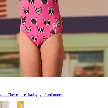
‍​ ‌ ​ ​‍‌‍​ ​‍ ‌​ ‌​‌‍‌‌‌‍​‍​ ‍​​‍ ‌‌‍​‍‌‍‌​​ ‌​‌‍​ ​‍ ‌​ ‍‌​ ​ ​ ‍​‌‍​‍​ ​ ‌‍​ ​ ‌‍​ ‌‍​ ‌‍​ ‍​​ ‍‌​ ​​​‍‌‍‌ ‌​‌ ‍‌‌ ​​‌‍‌‌​ ‌‌ ‌‍‌‍‌‌‌‍ ‍‌ ‌‌‌‍‌‌​‍‌‍‌ ​​‌‍​‌‌ ‌​‌‍‍​​ ‌‌ ​​‌‍​‌‌‍‌ ‌‍‌‌‌​​‍‌ ‌‌‌‍‍‌‌‍ ​‌‍‌​‌‍‌‌‌ ​‍​‍‌‌​ ‌‌‌​​‍‌‌ ‌‍‍ ‌‍‌‌‌ ‍‌​‍‌‌​ ​ ‌​‌​​‍‌‌​ ​ ‌​‌​​‍‌‌​ ​‍​ ​‍​ ‍​‌‍​‍​ ​‍​ ‌‍​ ‌‌​ ‍​‌‍‌​​ ‌​​ ​​​ ‌​​ ‍​​ ‍​​‍‌‌​ ​‍​ ​‍​‍‌‌​ ‌‌‌​‌​​‍ ‍‌‍​‌‌‍​ ‌ ‌​‌‍‍‌‌ ‌‍‌‍‍‌‌ ‌​‌‍‍‌‌‍‌‌‌ ​ ​‍‌‌​ ‌‌‌​​‍‌‌ ‌‍‍ ‌‍‌‌‌ ‍‌​‍‌‌​ ​ ‌​‌​​‍‌‌​ ​ ‌​‌​​‍‌‌​ ​‍​ ​‍‌‍‌‍‌‍​‌‌‍​‍​ ​‌​ ​‌​ ​‌‌‍​‍​ ​‍​ ​‍​ ‍‌‌‍‌‌​ ‌‌​‍‌‌​ ​‍​ ​‍​‍‌‌​ ‌‌‌​‌​​‍ ‍‌ ​‍‌‍‍‌‌‍​ ‌‍‍​‌‌‌​‌‍‌‌‌ ‍​‌ ‌​​‍‌‌​ ‌‌‌​​‍‌‌ ‌‍‍ ‌‍‌‌‌ ‍‌​‍‌‌​ ​ ‌​‌​​‍‌‌​ ​ ‌​‌​​‍‌‌​ ​‍​ ​‍​ ‌ ​ ‌ ‌‍‌​‌‍​ ​ ‌​​ ​ ​ ​‍‌‍‌‌​ ‍​​ ​ ‌‍‌‍‌‍​‍​‍‌‌​ ​‍​ ​‍​‍‌‌​ ‌‌‌​‌​​‍ ‍‌‍​ ‌‍‍​‌‍‍‌‌‍ ​‌‍‌​‌ ​‍‌‍‌‌‌‍ ‍​‍‌‌​ ‌‌‌​​‍‌‌ ‌‍‍ ‌‍‌‌‌ ‍‌​‍‌‌​ ​ ‌​‌​​‍‌‌​ ​ ‌​‌​​‍‌‌​ ​‍​ ​‍​ ‌​​ ​​​ ​​‌‍‌‍​ ‍​​ ​​‌‍‌​‌‍​‌​ ​‌‌‍​‌​ ​ ‌‍​‍​‍‌‌​ ​‍​ ​‍​‍‌‌​ ‌‌‌​‌​​‍ ‍‌ ‌​‌‍‌‌‌ ‍​‌ ‌​​‍‌‍‌ ​​‌‍‌‌‌ ​‍‌ ​ ‌ ​​‌‍‌‌‌‍​ ‌ ‌​‌‍‍‌‌ ‌‍‌‍‌‌​ ‌‌ ​​‌ ‌‌‌‍​‍‌‍ ​‌‍‍‌‌ ​ ‌‍‍​‌‍‌‌‌‍‌​​‍​‍‌ ‌