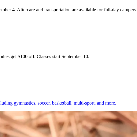
‌​ ​‍​ ‌‌​ ‌‍​ ‍ ‌ ‌​‌ ‍‌‌ ​​‌‍‌‌​ ‌‌‍ ‌‍‌‍‌‍‌‍‌‍‌‌‌ ​‍​ ‍ ‌ ​​‌‍​‌‌ ‌​‌‍‍​​ ‌‌‍‌​‌‍‌‌‌ ​ ‌‍​ ‌ ​‍‌‍‍‌‌ ​​‌ ‌​‌‍‍‌‌‍ ‌‍ ‍​ ‌‍​‍‌‍​‌‌ ​ ‌‍‌‌‌‌‌‌‌ ​‍‌‍ ​​ ‌‌‍‍​‌ ‌​‌ ‌​‌ ​​‌ ​ ​‍‌‌​ ​ ‌​​‌​‍‌‌​ ​‍‌​‌‍​‍‌‌​ ​‍‌​‌‍‌‍​ ‌‍‍​‌‍‌‌‌‍ ​‌ ​ ‌‍‌‌‌‍​‌‌ ​​‌‍‍‌‌‍‌‌‌ ​‍‌ ​ ​‍ ‍‌ ​ ‌‍​‌‌‍ ‍‌‍‍‌‌ ‌​‌ ‍‌​‍ ‍‌ ​ ‌ ‌​‌ ‌‌‌‍‌​‌‍‍‌‌‍ ​‍‌‍‌‍‍‌‌‍‌​​ ‌‌‍​‌​ ‌ ​ ​​​ ‍‌‌‍‌​‌‍‌‌​ ‌​​ ​ ​‍ ‌​ ‌​​ ​‌​ ​‍​ ‌ ​‍ ‌​ ‌​​ ‌​‌‍​ ‌‍‌‍​‍ ‌‌‍​‌​ ‍‌​ ​‍​ ‌ ​‍ ‌‌‍​‌‌‍​ ‌‍​ ‌‍​‍‌‍‌​​ ‌ ​ ‌ ​ ‌‍​ ​‌​ ​‍​ ‌‌​ ‌‍​‍‌‍‌ ‌​‌ ‍‌‌ ​​‌‍‌‌​ ‌‌‍ ‌‍‌‍‌‍‌‍‌‍‌‌‌ ​‍​‍‌‍‌ ​​‌‍​‌‌ ‌​‌‍‍​​ ‌‌‍‌​‌‍‌‌‌ ​ ‌‍​ ‌ ​‍‌‍‍‌‌ ​​‌ ‌​‌‍‍‌‌‍ ‌‍ ‍​‍‌‍‌ ​​‌‍‌‌‌ ​‍‌ ​ ‌ ​​‌‍‌‌‌‍​ ‌ ‌​‌‍‍‌‌ ‌‍‌‍‌‌​ ‌‌ ​​‌ ‌‌‌‍​‍‌‍ ​‌‍‍‌‌ ​ ‌‍‍​‌‍‌‌‌‍‌
 ‌‌‍‍​‌ ‌​‌ ‌​‌ ​​‌ ​ ​‍‌‌​ ​ ‌​​‌​‍‌‌​ ​‍‌​‌‍​‍‌‌​ ​‍‌​‌‍‌‍​ ‌‍‍​‌‍‌‌‌‍ ​‌ ​ ‌‍‌‌‌‍​‌‌ ​​‌‍‍‌‌‍‌‌‌ ​‍‌ ​ ​‍ ‍‌ ​ ‌‍​‌‌‍ ‍‌‍‍‌‌ ‌​‌ ‍‌​‍ ‍‌ ​ ‌ ‌​‌ ‌‌‌‍‌​‌‍‍‌‌‍ ​‍‌‍‌‍‍‌‌‍‌​​ ‌​ ​​​ ​ ‌‍‌​​ ‍‌​ ​‌‌‍​ ​ ​​​ ‌ ​‍ ‌‌‍​ ​ ​‌​ ‌​‌‍​‍​‍ ‌​ ‌​‌‍‌‍‌‍‌‌​ ‌‍​‍ ‌‌‍​‍​ ​‍​ ​ ​ ‍​​‍ ‌‌‍​‍‌‍‌‌​ ​‌​ ‍​‌‍​‌‌‍‌​‌‍​‍‌‍‌​‌‍​‍​ ‌‌​ ‍‌​ ‌​​‍‌‍‌ ‌​‌ ‍‌‌ ​​‌‍‌‌​ ‌‌‍ ‌‍‌‍‌‍‌‍‌‍‌‌‌ ​‍​‍‌‍‌ ​​‌‍​‌‌ ‌​‌‍‍​​ ‌‌‍‌​‌‍‌‌‌ ​ ‌‍​ ‌ ​‍‌‍‍‌‌ ​​‌ ‌​‌‍‍‌‌‍ ‌‍ ‍​‍‌‍‌ ​​‌‍‌‌‌ ​‍‌ ​ ‌ ​​‌‍‌‌‌‍​ ‌ ‌​‌‍‍‌‌ ‌‍‌‍‌‌​ ‌‌ ​​‌ ‌‌‌‍​‍‌‍ ​‌‍‍‌‌ ​ ‌‍‍​‌‍‌‌‌‍‌​​‍​‍‌ ‌
‍‌‌‌ ‍​‌ ‌​​ ‌‍​‍‌‍​‌‌ ​ ‌‍‌‌‌‌‌‌‌ ​‍‌‍ ​​ ‌‌‍‍​‌ ‌​‌ ‌​‌ ​​‌ ​ ​‍‌‌​ ​ ‌​​‌​‍‌‌​ ​‍‌​‌‍​‍‌‌​ ​‍‌​‌‍‌‍​ ‌‍‍​‌‍‌‌‌‍ ​‌ ​ ‌‍‌‌‌‍​‌‌ ​​‌‍‍‌‌‍‌‌‌ ​‍‌ ​ ​‍ ‍‌ ​ ‌‍​‌‌‍ ‍‌‍‍‌‌ ‌​‌ ‍‌​‍ ‍‌ ​ ‌ ‌​‌ ‌‌‌‍‌​‌‍‍‌‌‍ ​‍‌‍‌‍‍‌‌‍‌​​ ‌​ ​​​ ‍​​ ​ ​ ‌ ​ ​​​ ​ ​ ​​‌‍​ ​‍ ‌​ ‌‍​ ‌ ​ ​‍‌‍​ ​‍ ‌​ ‌​‌‍‌‌‌‍​‍​ ‍​​‍ ‌‌‍​‍‌‍‌​​ ‌​‌‍​ ​‍ ‌​ ‍‌​ ​ ​ ‍​‌‍​‍​ ​ ‌‍​ ​ ‌‍​ ‌‍​ ‌‍​ ‍​​ ‍‌​ ​​​‍‌‍‌ ‌​‌ ‍‌‌ ​​‌‍‌‌​ ‌‌ ‌‍‌‍‌‌‌‍ ‍‌ ‌‌‌‍‌‌​‍‌‍‌ ​​‌‍​‌‌ ‌​‌‍‍​​ ‌‌ ​​‌‍​‌‌‍‌ ‌‍‌‌‌​​‍‌ ‌‌‌‍‍‌‌‍ ​‌‍‌​‌‍‌‌‌ ​‍​‍‌‌​ ‌‌‌​​‍‌‌ ‌‍‍ ‌‍‌‌‌ ‍‌​‍‌‌​ ​ ‌​‌​​‍‌‌​ ​ ‌​‌​​‍‌‌​ ​‍​ ​‍​ ‍​‌‍​‍​ ​‍​ ‌‍​ ‌‌​ ‍​‌‍‌​​ ‌​​ ​​​ ‌​​ ‍​​ ‍​​‍‌‌​ ​‍​ ​‍​‍‌‌​ ‌‌‌​‌​​‍ ‍‌‍​‌‌‍​ ‌ ‌​‌‍‍‌‌ ‌‍‌‍‍‌‌ ‌​‌‍‍‌‌‍‌‌‌ ​ ​‍‌‌​ ‌‌‌​​‍‌‌ ‌‍‍ ‌‍‌‌‌ ‍‌​‍‌‌​ ​ ‌​‌​​‍‌‌​ ​ ‌​‌​​‍‌‌​ ​‍​ ​‍‌‍‌‍​ ‌‌​ ​‌​ ‍‌‌‍‌​‌‍‌​‌‍‌‌‌‍‌​‌‍‌‌​ ​ ​ ​ ​ ‌ ​‍‌‌​ ​‍​ ​‍​‍‌‌​ ‌‌‌​‌​​‍ ‍‌ ​‍‌‍‍‌‌‍​ ‌‍‍​‌‌‌​‌‍‌‌‌ ‍​‌ ‌​​‍‌‌​ ‌‌‌​​‍‌‌ ‌‍‍ ‌‍‌‌‌ ‍‌​‍‌‌​ ​ ‌​‌​​‍‌‌​ ​ ‌​‌​​‍‌‌​ ​‍​ ​‍​ ‌ ‌‍‌‌​ ​‌‌‍​‌​ ‌ ​ ‍‌​ ‍‌‌‍​‌‌‍‌​‌‍​ ​ ​‍‌‍‌‌​‍‌‌​ ​‍​ ​‍​‍‌‌​ ‌‌‌​‌​​‍ ‍‌‍​ ‌‍‍​‌‍‍‌‌‍ ​‌‍‌​‌ ​‍‌‍‌‌‌‍ ‍​‍‌‌​ ‌‌‌​​‍‌‌ ‌‍‍ ‌‍‌‌‌ ‍‌​‍‌‌​ ​ ‌​‌​​‍‌‌​ ​ ‌​‌​​‍‌‌​ ​‍​ ​‍​ ‍​​ ‍​​ ‌‍‌‍​‍‌‍​ ​ ​‍​ ‌​​ ‍‌​ ​‌​ ​‍‌‍‌‍​ ​ ​‍‌‌​ ​‍​ ​‍​‍‌‌​ ‌‌‌​‌​​‍ ‍‌ ‌​‌‍‌‌‌ ‍​‌ ‌​​‍‌‍‌ ​​‌‍‌‌‌ ​‍‌ ​ ‌ ​​‌‍‌‌‌‍​ ‌ ‌​‌‍‍‌‌ ‌‍‌‍‌‌​ ‌‌ ​​‌ ‌‌‌‍​‍‌‍ ​‌‍‍‌‌ ​ ‌‍‍​‌‍‌‌‌‍‌​​‍​‍‌ ‌