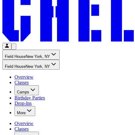
Field House​​​​‌ ‍ ​‍​‍‌‍ ‌ ​‍‌‍‍‌‌‍‌ ‌‍‍‌‌‍ ‍​‍​‍​ ‍‍​‍​‍‌ ​ ‌‍​‌‌‍ ‍‌‍‍‌‌ ‌​‌ ‍‌​‍ ‍‌‍‍‌‌‍ ​‍​‍​‍ ​​‍​‍‌‍‍​‌ ​‍‌‍‌‌‌‍‌‍​‍​‍​ ‍‍​‍​‍‌‍‍​‌ ‌​‌ ‌​‌ ​​‌ ​ ​ ‍‍​‍ ​‍ ‌‍​ ‌‍‍​‌‍‌‌‌‍ ​‌ ​ ‌‍‌‌‌‍​‌‌ ​​‌‍‍‌‌‍‌‌‌ ​‍‌ ​ ​‍ ‍‌ ​ ‌‍​‌‌‍ ‍‌‍‍‌‌ ‌​‌ ‍‌​‍ ‍‌ ​ ‌ ‌​‌ ‌‌‌‍‌​‌‍‍‌‌‍ ​‍ ‌‍‍‌‌‍ ‍‌ ‌​‌‍‌‌‌‍ ‍‌ ‌​​‍ ‌‍‌‌‌‍‌​‌‍‍‌‌ ‌​​‍ ‌‍ ‌‌‍ ‌‍‌​‌‍‌‌​ ‌‌ ​​‌ ​‍‌‍‌‌‌ ​ ‌‍‌‌‌‍ ‍‌ ‌​‌‍​‌‌ ‌​‌‍‍‌‌‍ ‌‍ ‍​ ‍ ‌‍‍‌‌‍‌​​ ‌​ ​​​ ‍​​ ​ ​ ‌ ​ ​​​ ​ ​ ​​‌‍​ ​‍ ‌​ ‌‍​ ‌ ​ ​‍‌‍​ ​‍ ‌​ ‌​‌‍‌‌‌‍​‍​ ‍​​‍ ‌‌‍​‍‌‍‌​​ ‌​‌‍​ ​‍ ‌​ ‍‌​ ​ ​ ‍​‌‍​‍​ ​ ‌‍​ ​ ‌‍​ ‌‍​ ‌‍​ ‍​​ ‍‌​ ​​​ ‍ ‌ ‌​‌ ‍‌‌ ​​‌‍‌‌​ ‌‌ ‌‍‌‍‌‌‌‍ ‍‌ ‌‌‌‍‌‌​ ‍ ‌ ​​‌‍​‌‌ ‌​‌‍‍​​ ‌‌ ​ ‌ ‌‌‌‍​‍‌​ ‍‌‍​‌‌ ‌‍‌‍‍‌‌‍‌ ‌‍​‌‌ ‌​‌‍‍‌‌‍ ‌‍ ‍​‍ ‍‌ ‌​‌‍‍‌‌ ‌​‌‍ ​‌‍‌‌​ ‌‍​‍‌‍​‌‌ ​ ‌‍‌‌‌‌‌‌‌ ​‍‌‍ ​​ ‌‌‍‍​‌ ‌​‌ ‌​‌ ​​‌ ​ ​‍‌‌​ ​ ‌​​‌​‍‌‌​ ​‍‌​‌‍​‍‌‌​ ​‍‌​‌‍‌‍​ ‌‍‍​‌‍‌‌‌‍ ​‌ ​ ‌‍‌‌‌‍​‌‌ ​​‌‍‍‌‌‍‌‌‌ ​‍‌ ​ ​‍ ‍‌ ​ ‌‍​‌‌‍ ‍‌‍‍‌‌ ‌​‌ ‍‌​‍ ‍‌ ​ ‌ ‌​‌ ‌‌‌‍‌​‌‍‍‌‌‍ ​‍‌‍‌‍‍‌‌‍‌​​ ‌​ ​​​ ‍​​ ​ ​ ‌ ​ ​​​ ​ ​ ​​‌‍​ ​‍ ‌​ ‌‍​ ‌ ​ ​‍‌‍​ ​‍ ‌​ ‌​‌‍‌‌‌‍​‍​ ‍​​‍ ‌‌‍​‍‌‍‌​​ ‌​‌‍​ ​‍ ‌​ ‍‌​ ​ ​ ‍​‌‍​‍​ ​ ‌‍​ ​ ‌‍​ ‌‍​ ‌‍​ ‍​​ ‍‌​ ​​​‍‌‍‌ ‌​‌ ‍‌‌ ​​‌‍‌‌​ ‌‌ ‌‍‌‍‌‌‌‍ ‍‌ ‌‌‌‍‌‌​‍‌‍‌ ​​‌‍​‌‌ ‌​‌‍‍​​ ‌‌ ​ ‌ ‌‌‌‍​‍‌​ ‍‌‍​‌‌ ‌‍‌‍‍‌‌‍‌ ‌‍​‌‌ ‌​‌‍‍‌‌‍ ‌‍ ‍​‍ ‍‌ ‌​‌‍‍‌‌ ‌​‌‍ ​‌‍‌‌​‍‌‍‌ ​​‌‍‌‌‌ ​‍‌ ​ ‌ ​​‌‍‌‌‌‍​ ‌ ‌​‌‍‍‌‌ ‌‍‌‍‌‌​ ‌‌ ​​‌ ‌‌‌‍​‍‌‍ ​‌‍‍‌‌ ​ ‌‍‍​‌‍‌‌‌‍‌​​‍​‍‌ ‌
New York, NY​​​​‌ ‍ ​‍​‍‌‍ ‌ ​‍‌‍‍‌‌‍‌ ‌‍‍‌‌‍ ‍​‍​‍​ ‍‍​‍​‍‌ ​ ‌‍​‌‌‍ ‍‌‍‍‌‌ ‌​‌ ‍‌​‍ ‍‌‍‍‌‌‍ ​‍​‍​‍ ​​‍​‍‌‍‍​‌ ​‍‌‍‌‌‌‍‌‍​‍​‍​ ‍‍​‍​‍‌‍‍​‌ ‌​‌ ‌​‌ ​​‌ ​ ​ ‍‍​‍ ​‍ ‌‍​ ‌‍‍​‌‍‌‌‌‍ ​‌ ​ ‌‍‌‌‌‍​‌‌ ​​‌‍‍‌‌‍‌‌‌ ​‍‌ ​ ​‍ ‍‌ ​ ‌‍​‌‌‍ ‍‌‍‍‌‌ ‌​‌ ‍‌​‍ ‍‌ ​ ‌ ‌​‌ ‌‌‌‍‌​‌‍‍‌‌‍ ​‍ ‌‍‍‌‌‍ ‍‌ ‌​‌‍‌‌‌‍ ‍‌ ‌​​‍ ‌‍‌‌‌‍‌​‌‍‍‌‌ ‌​​‍ ‌‍ ‌‌‍ ‌‍‌​‌‍‌‌​ ‌‌ ​​‌ ​‍‌‍‌‌‌ ​ ‌‍‌‌‌‍ ‍‌ ‌​‌‍​‌‌ ‌​‌‍‍‌‌‍ ‌‍ ‍​ ‍ ‌‍‍‌‌‍‌​​ ‌​ ​​​ ‍​​ ​ ​ ‌ ​ ​​​ ​ ​ ​​‌‍​ ​‍ ‌​ ‌‍​ ‌ ​ ​‍‌‍​ ​‍ ‌​ ‌​‌‍‌‌‌‍​‍​ ‍​​‍ ‌‌‍​‍‌‍‌​​ ‌​‌‍​ ​‍ ‌​ ‍‌​ ​ ​ ‍​‌‍​‍​ ​ ‌‍​ ​ ‌‍​ ‌‍​ ‌‍​ ‍​​ ‍‌​ ​​​ ‍ ‌ ‌​‌ ‍‌‌ ​​‌‍‌‌​ ‌‌ ‌‍‌‍‌‌‌‍ ‍‌ ‌‌‌‍‌‌​ ‍ ‌ ​​‌‍​‌‌ ‌​‌‍‍​​ ‌‌ ‌‍‌‍‌‌‌‍ ‍‌ ‌‌‌‍‌‌‌​ ​‌‍ ‌‍​ ‌‍​‌‌ ‌​‌‍‍‌‌‍ ‌‍ ‍​ ‌‍​‍‌‍​‌‌ ​ ‌‍‌‌‌‌‌‌‌ ​‍‌‍ ​​ ‌‌‍‍​‌ ‌​‌ ‌​‌ ​​‌ ​ ​‍‌‌​ ​ ‌​​‌​‍‌‌​ ​‍‌​‌‍​‍‌‌​ ​‍‌​‌‍‌‍​ ‌‍‍​‌‍‌‌‌‍ ​‌ ​ ‌‍‌‌‌‍​‌‌ ​​‌‍‍‌‌‍‌‌‌ ​‍‌ ​ ​‍ ‍‌ ​ ‌‍​‌‌‍ ‍‌‍‍‌‌ ‌​‌ ‍‌​‍ ‍‌ ​ ‌ ‌​‌ ‌‌‌‍‌​‌‍‍‌‌‍ ​‍‌‍‌‍‍‌‌‍‌​​ ‌​ ​​​ ‍​​ ​ ​ ‌ ​ ​​​ ​ ​ ​​‌‍​ ​‍ ‌​ ‌‍​ ‌ ​ ​‍‌‍​ ​‍ ‌​ ‌​‌‍‌‌‌‍​‍​ ‍​​‍ ‌‌‍​‍‌‍‌​​ ‌​‌‍​ ​‍ ‌​ ‍‌​ ​ ​ ‍​‌‍​‍​ ​ ‌‍​ ​ ‌‍​ ‌‍​ ‌‍​ ‍​​ ‍‌​ ​​​‍‌‍‌ ‌​‌ ‍‌‌ ​​‌‍‌‌​ ‌‌ ‌‍‌‍‌‌‌‍ ‍‌ ‌‌‌‍‌‌​‍‌‍‌ ​​‌‍​‌‌ ‌​‌‍‍​​ ‌‌ ‌‍‌‍‌‌‌‍ ‍‌ ‌‌‌‍‌‌‌​ ​‌‍ ‌‍​ ‌‍​‌‌ ‌​‌‍‍‌‌‍ ‌‍ ‍​‍‌‍‌ ​​‌‍‌‌‌ ​‍‌ ​ ‌ ​​‌‍‌‌‌‍​ ‌ ‌​‌‍‍‌‌ ‌‍‌‍‌‌​ ‌‌ ​​‌ ‌‌‌‍​‍‌‍ ​‌‍‍‌‌ ​ ‌‍‍​‌‍‌‌‌‍‌​​‍​‍‌ ‌
Field House​​​​‌ ‍ ​‍​‍‌‍ ‌ ​‍‌‍‍‌‌‍‌ ‌‍‍‌‌‍ ‍​‍​‍​ ‍‍​‍​‍‌ ​ ‌‍​‌‌‍ ‍‌‍‍‌‌ ‌​‌ ‍‌​‍ ‍‌‍‍‌‌‍ ​‍​‍​‍ ​​‍​‍‌‍‍​‌ ​‍‌‍‌‌‌‍‌‍​‍​‍​ ‍‍​‍​‍‌‍‍​‌ ‌​‌ ‌​‌ ​​‌ ​ ​ ‍‍​‍ ​‍ ‌‍​ ‌‍‍​‌‍‌‌‌‍ ​‌ ​ ‌‍‌‌‌‍​‌‌ ​​‌‍‍‌‌‍‌‌‌ ​‍‌ ​ ​‍ ‍‌ ​ ‌‍​‌‌‍ ‍‌‍‍‌‌ ‌​‌ ‍‌​‍ ‍‌ ​ ‌ ‌​‌ ‌‌‌‍‌​‌‍‍‌‌‍ ​‍ ‌‍‍‌‌‍ ‍‌ ‌​‌‍‌‌‌‍ ‍‌ ‌​​‍ ‌‍‌‌‌‍‌​‌‍‍‌‌ ‌​​‍ ‌‍ ‌‌‍ ‌‍‌​‌‍‌‌​ ‌‌ ​​‌ ​‍‌‍‌‌‌ ​ ‌‍‌‌‌‍ ‍‌ ‌​‌‍​‌‌ ‌​‌‍‍‌‌‍ ‌‍ ‍​ ‍ ‌‍‍‌‌‍‌​​ ‌​ ​​​ ‍​​ ​ ​ ‌ ​ ​​​ ​ ​ ​​‌‍​ ​‍ ‌​ ‌‍​ ‌ ​ ​‍‌‍​ ​‍ ‌​ ‌​‌‍‌‌‌‍​‍​ ‍​​‍ ‌‌‍​‍‌‍‌​​ ‌​‌‍​ ​‍ ‌​ ‍‌​ ​ ​ ‍​‌‍​‍​ ​ ‌‍​ ​ ‌‍​ ‌‍​ ‌‍​ ‍​​ ‍‌​ ​​​ ‍ ‌ ‌​‌ ‍‌‌ ​​‌‍‌‌​ ‌‌ ‌‍‌‍‌‌‌‍ ‍‌ ‌‌‌‍‌‌​ ‍ ‌ ​​‌‍​‌‌ ‌​‌‍‍​​ ‌‌ ​ ‌ ‌‌‌‍​‍‌​ ‍‌‍​‌‌ ‌‍‌‍‍‌‌‍‌ ‌‍​‌‌ ‌​‌‍‍‌‌‍ ‌‍ ‍​‍ ‍‌ ‌​‌‍‍‌‌ ‌​‌‍ ​‌‍‌‌​ ‌‍​‍‌‍​‌‌ ​ ‌‍‌‌‌‌‌‌‌ ​‍‌‍ ​​ ‌‌‍‍​‌ ‌​‌ ‌​‌ ​​‌ ​ ​‍‌‌​ ​ ‌​​‌​‍‌‌​ ​‍‌​‌‍​‍‌‌​ ​‍‌​‌‍‌‍​ ‌‍‍​‌‍‌‌‌‍ ​‌ ​ ‌‍‌‌‌‍​‌‌ ​​‌‍‍‌‌‍‌‌‌ ​‍‌ ​ ​‍ ‍‌ ​ ‌‍​‌‌‍ ‍‌‍‍‌‌ ‌​‌ ‍‌​‍ ‍‌ ​ ‌ ‌​‌ ‌‌‌‍‌​‌‍‍‌‌‍ ​‍‌‍‌‍‍‌‌‍‌​​ ‌​ ​​​ ‍​​ ​ ​ ‌ ​ ​​​ ​ ​ ​​‌‍​ ​‍ ‌​ ‌‍​ ‌ ​ ​‍‌‍​ ​‍ ‌​ ‌​‌‍‌‌‌‍​‍​ ‍​​‍ ‌‌‍​‍‌‍‌​​ ‌​‌‍​ ​‍ ‌​ ‍‌​ ​ ​ ‍​‌‍​‍​ ​ ‌‍​ ​ ‌‍​ ‌‍​ ‌‍​ ‍​​ ‍‌​ ​​​‍‌‍‌ ‌​‌ ‍‌‌ ​​‌‍‌‌​ ‌‌ ‌‍‌‍‌‌‌‍ ‍‌ ‌‌‌‍‌‌​‍‌‍‌ ​​‌‍​‌‌ ‌​‌‍‍​​ ‌‌ ​ ‌ ‌‌‌‍​‍‌​ ‍‌‍​‌‌ ‌‍‌‍‍‌‌‍‌ ‌‍​‌‌ ‌​‌‍‍‌‌‍ ‌‍ ‍​‍ ‍‌ ‌​‌‍‍‌‌ ‌​‌‍ ​‌‍‌‌​‍‌‍‌ ​​‌‍‌‌‌ ​‍‌ ​ ‌ ​​‌‍‌‌‌‍​ ‌ ‌​‌‍‍‌‌ ‌‍‌‍‌‌​ ‌‌ ​​‌ ‌‌‌‍​‍‌‍ ​‌‍‍‌‌ ​ ‌‍‍​‌‍‌‌‌‍‌​​‍​‍‌ ‌
New York, NY​​​​‌ ‍ ​‍​‍‌‍ ‌ ​‍‌‍‍‌‌‍‌ ‌‍‍‌‌‍ ‍​‍​‍​ ‍‍​‍​‍‌ ​ ‌‍​‌‌‍ ‍‌‍‍‌‌ ‌​‌ ‍‌​‍ ‍‌‍‍‌‌‍ ​‍​‍​‍ ​​‍​‍‌‍‍​‌ ​‍‌‍‌‌‌‍‌‍​‍​‍​ ‍‍​‍​‍‌‍‍​‌ ‌​‌ ‌​‌ ​​‌ ​ ​ ‍‍​‍ ​‍ ‌‍​ ‌‍‍​‌‍‌‌‌‍ ​‌ ​ ‌‍‌‌‌‍​‌‌ ​​‌‍‍‌‌‍‌‌‌ ​‍‌ ​ ​‍ ‍‌ ​ ‌‍​‌‌‍ ‍‌‍‍‌‌ ‌​‌ ‍‌​‍ ‍‌ ​ ‌ ‌​‌ ‌‌‌‍‌​‌‍‍‌‌‍ ​‍ ‌‍‍‌‌‍ ‍‌ ‌​‌‍‌‌‌‍ ‍‌ ‌​​‍ ‌‍‌‌‌‍‌​‌‍‍‌‌ ‌​​‍ ‌‍ ‌‌‍ ‌‍‌​‌‍‌‌​ ‌‌ ​​‌ ​‍‌‍‌‌‌ ​ ‌‍‌‌‌‍ ‍‌ ‌​‌‍​‌‌ ‌​‌‍‍‌‌‍ ‌‍ ‍​ ‍ ‌‍‍‌‌‍‌​​ ‌​ ​​​ ‍​​ ​ ​ ‌ ​ ​​​ ​ ​ ​​‌‍​ ​‍ ‌​ ‌‍​ ‌ ​ ​‍‌‍​ ​‍ ‌​ ‌​‌‍‌‌‌‍​‍​ ‍​​‍ ‌‌‍​‍‌‍‌​​ ‌​‌‍​ ​‍ ‌​ ‍‌​ ​ ​ ‍​‌‍​‍​ ​ ‌‍​ ​ ‌‍​ ‌‍​ ‌‍​ ‍​​ ‍‌​ ​​​ ‍ ‌ ‌​‌ ‍‌‌ ​​‌‍‌‌​ ‌‌ ‌‍‌‍‌‌‌‍ ‍‌ ‌‌‌‍‌‌​ ‍ ‌ ​​‌‍​‌‌ ‌​‌‍‍​​ ‌‌ ‌‍‌‍‌‌‌‍ ‍‌ ‌‌‌‍‌‌‌​ ​‌‍ ‌‍​ ‌‍​‌‌ ‌​‌‍‍‌‌‍ ‌‍ ‍​ ‌‍​‍‌‍​‌‌ ​ ‌‍‌‌‌‌‌‌‌ ​‍‌‍ ​​ ‌‌‍‍​‌ ‌​‌ ‌​‌ ​​‌ ​ ​‍‌‌​ ​ ‌​​‌​‍‌‌​ ​‍‌​‌‍​‍‌‌​ ​‍‌​‌‍‌‍​ ‌‍‍​‌‍‌‌‌‍ ​‌ ​ ‌‍‌‌‌‍​‌‌ ​​‌‍‍‌‌‍‌‌‌ ​‍‌ ​ ​‍ ‍‌ ​ ‌‍​‌‌‍ ‍‌‍‍‌‌ ‌​‌ ‍‌​‍ ‍‌ ​ ‌ ‌​‌ ‌‌‌‍‌​‌‍‍‌‌‍ ​‍‌‍‌‍‍‌‌‍‌​​ ‌​ ​​​ ‍​​ ​ ​ ‌ ​ ​​​ ​ ​ ​​‌‍​ ​‍ ‌​ ‌‍​ ‌ ​ ​‍‌‍​ ​‍ ‌​ ‌​‌‍‌‌‌‍​‍​ ‍​​‍ ‌‌‍​‍‌‍‌​​ ‌​‌‍​ ​‍ ‌​ ‍‌​ ​ ​ ‍​‌‍​‍​ ​ ‌‍​ ​ ‌‍​ ‌‍​ ‌‍​ ‍​​ ‍‌​ ​​​‍‌‍‌ ‌​‌ ‍‌‌ ​​‌‍‌‌​ ‌‌ ‌‍‌‍‌‌‌‍ ‍‌ ‌‌‌‍‌‌​‍‌‍‌ ​​‌‍​‌‌ ‌​‌‍‍​​ ‌‌ ‌‍‌‍‌‌‌‍ ‍‌ ‌‌‌‍‌‌‌​ ​‌‍ ‌‍​ ‌‍​‌‌ ‌​‌‍‍‌‌‍ ‌‍ ‍​‍‌‍‌ ​​‌‍‌‌‌ ​‍‌ ​ ‌ ​​‌‍‌‌‌‍​ ‌ ‌​‌‍‍‌‌ ‌‍‌‍‌‌​ ‌‌ ​​‌ ‌‌‌‍​‍‌‍ ​‌‍‍‌‌ ​ ‌‍‍​‌‍‌‌‌‍‌​​‍​‍‌ ‌
Overview​​​​‌ ‍ ​‍​‍‌‍ ‌ ​‍‌‍‍‌‌‍‌ ‌‍‍‌‌‍ ‍​‍​‍​ ‍‍​‍​‍‌ ​ ‌‍​‌‌‍ ‍‌‍‍‌‌ ‌​‌ ‍‌​‍ ‍‌‍‍‌‌‍ ​‍​‍​‍ ​​‍​‍‌‍‍​‌ ​‍‌‍‌‌‌‍‌‍​‍​‍​ ‍‍​‍​‍‌‍‍​‌ ‌​‌ ‌​‌ ​​‌ ​ ​ ‍‍​‍ ​‍ ‌‍​ ‌‍‍​‌‍‌‌‌‍ ​‌ ​ ‌‍‌‌‌‍​‌‌ ​​‌‍‍‌‌‍‌‌‌ ​‍‌ ​ ​‍ ‍‌ ​ ‌‍​‌‌‍ ‍‌‍‍‌‌ ‌​‌ ‍‌​‍ ‍‌ ​ ‌ ‌​‌ ‌‌‌‍‌​‌‍‍‌‌‍ ​‍ ‌‍‍‌‌‍ ‍‌ ‌​‌‍‌‌‌‍ ‍‌ ‌​​‍ ‌‍‌‌‌‍‌​‌‍‍‌‌ ‌​​‍ ‌‍ ‌‌‍ ‌‍‌​‌‍‌‌​ ‌‌ ​​‌ ​‍‌‍‌‌‌ ​ ‌‍‌‌‌‍ ‍‌ ‌​‌‍​‌‌ ‌​‌‍‍‌‌‍ ‌‍ ‍​ ‍ ‌‍‍‌‌‍‌​​ ‌​ ​​​ ‍​​ ​ ​ ‌ ​ ​​​ ​ ​ ​​‌‍​ ​‍ ‌​ ‌‍​ ‌ ​ ​‍‌‍​ ​‍ ‌​ ‌​‌‍‌‌‌‍​‍​ ‍​​‍ ‌‌‍​‍‌‍‌​​ ‌​‌‍​ ​‍ ‌​ ‍‌​ ​ ​ ‍​‌‍​‍​ ​ ‌‍​ ​ ‌‍​ ‌‍​ ‌‍​ ‍​​ ‍‌​ ​​​ ‍ ‌ ‌​‌ ‍‌‌ ​​‌‍‌‌​ ‌‌ ‌‍‌‍‌‌‌‍ ‍‌ ‌‌‌‍‌‌​ ‍ ‌ ​​‌‍​‌‌ ‌​‌‍‍​​ ‌‌ ​ ‌ ‌‌‌‍​‍‌​ ‍‌‍​‌‌ ‌‍‌‍‍‌‌‍‌ ‌‍​‌‌ ‌​‌‍‍‌‌‍ ‌‍ ‍​‍ ‍‌‍​ ‌‍ ‌‍ ​‌ ‌‌‌‍ ‌‌‍ ‍‌ ​ ​‍‌‌​ ‌‌‌​​‍‌‌ ‌‍‍ ‌‍‌‌‌ ‍‌​‍‌‌​ ​ ‌​‌​​‍‌‌​ ​ ‌​‌​​‍‌‌​ ​‍​ ​‍​ ‌‍‌‍‌‌​ ‍​​ ‌‍​ ​ ​ ​‍​ ‍‌‌‍‌‍​ ​​‌‍‌‍​ ​ ​ ​‌​ ​‍​ ​‌​ ‍​‌‍‌‍‌‍‌‍​ ‌​​ ‍‌​ ​​​ ​‌​ ​‍​ ‍‌​ ‌‍​ ‍​‌‍‌‍​ ‌​​ ‌‌​ ‍‌​ ‌ ​ ‌ ​ ‌‍​‍‌‌​ ​‍​ ​‍​‍‌‌​ ‌‌‌​‌​​‍ ‍‌‍ ​‌‍‍‌‌‍ ‍‌‍‍ ‌ ​ ​‍‌‌​ ‌‌‌​​‍‌‌ ‌‍‍ ‌‍‌‌‌ ‍‌​‍‌‌​ ​ ‌​‌​​‍‌‌​ ​ ‌​‌​​‍‌‌​ ​‍​ ​‍​ ‌‌​ ‍‌‌‍‌‍‌‍​‍​ ​ ​ ‌‌‌‍​ ‌‍‌‌​ ‍​‌‍​‌​ ‌ ‌‍​‍​‍‌‌​ ​‍​ ​‍​‍‌‌​ ‌‌‌​‌​​‍ ‍‌ ‌​‌‍‍‌‌ ‌​‌‍ ​‌‍‌‌​ ‌‍​‍‌‍​‌‌ ​ ‌‍‌‌‌‌‌‌‌ ​‍‌‍ ​​ ‌‌‍‍​‌ ‌​‌ ‌​‌ ​​‌ ​ ​‍‌‌​ ​ ‌​​‌​‍‌‌​ ​‍‌​‌‍​‍‌‌​ ​‍‌​‌‍‌‍​ ‌‍‍​‌‍‌‌‌‍ ​‌ ​ ‌‍‌‌‌‍​‌‌ ​​‌‍‍‌‌‍‌‌‌ ​‍‌ ​ ​‍ ‍‌ ​ ‌‍​‌‌‍ ‍‌‍‍‌‌ ‌​‌ ‍‌​‍ ‍‌ ​ ‌ ‌​‌ ‌‌‌‍‌​‌‍‍‌‌‍ ​‍‌‍‌‍‍‌‌‍‌​​ ‌​ ​​​ ‍​​ ​ ​ ‌ ​ ​​​ ​ ​ ​​‌‍​ ​‍ ‌​ ‌‍​ ‌ ​ ​‍‌‍​ ​‍ ‌​ ‌​‌‍‌‌‌‍​‍​ ‍​​‍ ‌‌‍​‍‌‍‌​​ ‌​‌‍​ ​‍ ‌​ ‍‌​ ​ ​ ‍​‌‍​‍​ ​ ‌‍​ ​ ‌‍​ ‌‍​ ‌‍​ ‍​​ ‍‌​ ​​​‍‌‍‌ ‌​‌ ‍‌‌ ​​‌‍‌‌​ ‌‌ ‌‍‌‍‌‌‌‍ ‍‌ ‌‌‌‍‌‌​‍‌‍‌ ​​‌‍​‌‌ ‌​‌‍‍​​ ‌‌ ​ ‌ ‌‌‌‍​‍‌​ ‍‌‍​‌‌ ‌‍‌‍‍‌‌‍‌ ‌‍​‌‌ ‌​‌‍‍‌‌‍ ‌‍ ‍​‍ ‍‌‍​ ‌‍ ‌‍ ​‌ ‌‌‌‍ ‌‌‍ ‍‌ ​ ​‍‌‌​ ‌‌‌​​‍‌‌ ‌‍‍ ‌‍‌‌‌ ‍‌​‍‌‌​ ​ ‌​‌​​‍‌‌​ ​ ‌​‌​​‍‌‌​ ​‍​ ​‍​ ‌‍‌‍‌‌​ ‍​​ ‌‍​ ​ ​ ​‍​ ‍‌‌‍‌‍​ ​​‌‍‌‍​ ​ ​ ​‌​ ​‍​ ​‌​ ‍​‌‍‌‍‌‍‌‍​ ‌​​ ‍‌​ ​​​ ​‌​ ​‍​ ‍‌​ ‌‍​ ‍​‌‍‌‍​ ‌​​ ‌‌​ ‍‌​ ‌ ​ ‌ ​ ‌‍​‍‌‌​ ​‍​ ​‍​‍‌‌​ ‌‌‌​‌​​‍ ‍‌‍ ​‌‍‍‌‌‍ ‍‌‍‍ ‌ ​ ​‍‌‌​ ‌‌‌​​‍‌‌ ‌‍‍ ‌‍‌‌‌ ‍‌​‍‌‌​ ​ ‌​‌​​‍‌‌​ ​ ‌​‌​​‍‌‌​ ​‍​ ​‍​ ‌‌​ ‍‌‌‍‌‍‌‍​‍​ ​ ​ ‌‌‌‍​ ‌‍‌‌​ ‍​‌‍​‌​ ‌ ‌‍​‍​‍‌‌​ ​‍​ ​‍​‍‌‌​ ‌‌‌​‌​​‍ ‍‌ ‌​‌‍‍‌‌ ‌​‌‍ ​‌‍‌‌​‍‌‍‌ ​​‌‍‌‌‌ ​‍‌ ​ ‌ ​​‌‍‌‌‌‍​ ‌ ‌​‌‍‍‌‌ ‌‍‌‍‌‌​ ‌‌ ​​‌ ‌‌‌‍​‍‌‍ ​‌‍‍‌‌ ​ ‌‍‍​‌‍‌‌‌‍‌​​‍​‍‌ ‌
Classes​​​​‌ ‍ ​‍​‍‌‍ ‌ ​‍‌‍‍‌‌‍‌ ‌‍‍‌‌‍ ‍​‍​‍​ ‍‍​‍​‍‌ ​ ‌‍​‌‌‍ ‍‌‍‍‌‌ ‌​‌ ‍‌​‍ ‍‌‍‍‌‌‍ ​‍​‍​‍ ​​‍​‍‌‍‍​‌ ​‍‌‍‌‌‌‍‌‍​‍​‍​ ‍‍​‍​‍‌‍‍​‌ ‌​‌ ‌​‌ ​​‌ ​ ​ ‍‍​‍ ​‍ ‌‍​ ‌‍‍​‌‍‌‌‌‍ ​‌ ​ ‌‍‌‌‌‍​‌‌ ​​‌‍‍‌‌‍‌‌‌ ​‍‌ ​ ​‍ ‍‌ ​ ‌‍​‌‌‍ ‍‌‍‍‌‌ ‌​‌ ‍‌​‍ ‍‌ ​ ‌ ‌​‌ ‌‌‌‍‌​‌‍‍‌‌‍ ​‍ ‌‍‍‌‌‍ ‍‌ ‌​‌‍‌‌‌‍ ‍‌ ‌​​‍ ‌‍‌‌‌‍‌​‌‍‍‌‌ ‌​​‍ ‌‍ ‌‌‍ ‌‍‌​‌‍‌‌​ ‌‌ ​​‌ ​‍‌‍‌‌‌ ​ ‌‍‌‌‌‍ ‍‌ ‌​‌‍​‌‌ ‌​‌‍‍‌‌‍ ‌‍ ‍​ ‍ ‌‍‍‌‌‍‌​​ ‌​ ​​​ ‍​​ ​ ​ ‌ ​ ​​​ ​ ​ ​​‌‍​ ​‍ ‌​ ‌‍​ ‌ ​ ​‍‌‍​ ​‍ ‌​ ‌​‌‍‌‌‌‍​‍​ ‍​​‍ ‌‌‍​‍‌‍‌​​ ‌​‌‍​ ​‍ ‌​ ‍‌​ ​ ​ ‍​‌‍​‍​ ​ ‌‍​ ​ ‌‍​ ‌‍​ ‌‍​ ‍​​ ‍‌​ ​​​ ‍ ‌ ‌​‌ ‍‌‌ ​​‌‍‌‌​ ‌‌ ‌‍‌‍‌‌‌‍ ‍‌ ‌‌‌‍‌‌​ ‍ ‌ ​​‌‍​‌‌ ‌​‌‍‍​​ ‌‌ ​ ‌ ‌‌‌‍​‍‌​ ‍‌‍​‌‌ ‌‍‌‍‍‌‌‍‌ ‌‍​‌‌ ‌​‌‍‍‌‌‍ ‌‍ ‍​‍ ‍‌‍​ ‌‍ ‌‍ ​‌ ‌‌‌‍ ‌‌‍ ‍‌ ​ ​‍‌‌​ ‌‌‌​​‍‌‌ ‌‍‍ ‌‍‌‌‌ ‍‌​‍‌‌​ ​ ‌​‌​​‍‌‌​ ​ ‌​‌​​‍‌‌​ ​‍​ ​‍​ ‍‌‌‍​‍​ ‌‌​ ‌‌​ ‌ ​ ‌‌​ ​ ​ ‍‌​ ​​​ ‌‌​ ​‍‌‍​‍​‍‌‌​ ​‍​ ​‍​‍‌‌​ ‌‌‌​‌​​‍ ‍‌‍ ​‌‍‍‌‌‍ ‍‌‍‍ ‌ ​ ​‍‌‌​ ‌‌‌​​‍‌‌ ‌‍‍ ‌‍‌‌‌ ‍‌​‍‌‌​ ​ ‌​‌​​‍‌‌​ ​ ‌​‌​​‍‌‌​ ​‍​ ​‍​ ‌‌​ ‍‌‌‍‌‍‌‍​‍​ ​ ​ ‌‌‌‍​ ‌‍‌‌​ ‍​‌‍​‌​ ‌ ‌‍​‍​‍‌‌​ ​‍​ ​‍​‍‌‌​ ‌‌‌​‌​​‍ ‍‌ ‌​‌‍‍‌‌ ‌​‌‍ ​‌‍‌‌​ ‌‍​‍‌‍​‌‌ ​ ‌‍‌‌‌‌‌‌‌ ​‍‌‍ ​​ ‌‌‍‍​‌ ‌​‌ ‌​‌ ​​‌ ​ ​‍‌‌​ ​ ‌​​‌​‍‌‌​ ​‍‌​‌‍​‍‌‌​ ​‍‌​‌‍‌‍​ ‌‍‍​‌‍‌‌‌‍ ​‌ ​ ‌‍‌‌‌‍​‌‌ ​​‌‍‍‌‌‍‌‌‌ ​‍‌ ​ ​‍ ‍‌ ​ ‌‍​‌‌‍ ‍‌‍‍‌‌ ‌​‌ ‍‌​‍ ‍‌ ​ ‌ ‌​‌ ‌‌‌‍‌​‌‍‍‌‌‍ ​‍‌‍‌‍‍‌‌‍‌​​ ‌​ ​​​ ‍​​ ​ ​ ‌ ​ ​​​ ​ ​ ​​‌‍​ ​‍ ‌​ ‌‍​ ‌ ​ ​‍‌‍​ ​‍ ‌​ ‌​‌‍‌‌‌‍​‍​ ‍​​‍ ‌‌‍​‍‌‍‌​​ ‌​‌‍​ ​‍ ‌​ ‍‌​ ​ ​ ‍​‌‍​‍​ ​ ‌‍​ ​ ‌‍​ ‌‍​ ‌‍​ ‍​​ ‍‌​ ​​​‍‌‍‌ ‌​‌ ‍‌‌ ​​‌‍‌‌​ ‌‌ ‌‍‌‍‌‌‌‍ ‍‌ ‌‌‌‍‌‌​‍‌‍‌ ​​‌‍​‌‌ ‌​‌‍‍​​ ‌‌ ​ ‌ ‌‌‌‍​‍‌​ ‍‌‍​‌‌ ‌‍‌‍‍‌‌‍‌ ‌‍​‌‌ ‌​‌‍‍‌‌‍ ‌‍ ‍​‍ ‍‌‍​ ‌‍ ‌‍ ​‌ ‌‌‌‍ ‌‌‍ ‍‌ ​ ​‍‌‌​ ‌‌‌​​‍‌‌ ‌‍‍ ‌‍‌‌‌ ‍‌​‍‌‌​ ​ ‌​‌​​‍‌‌​ ​ ‌​‌​​‍‌‌​ ​‍​ ​‍​ ‍‌‌‍​‍​ ‌‌​ ‌‌​ ‌ ​ ‌‌​ ​ ​ ‍‌​ ​​​ ‌‌​ ​‍‌‍​‍​‍‌‌​ ​‍​ ​‍​‍‌‌​ ‌‌‌​‌​​‍ ‍‌‍ ​‌‍‍‌‌‍ ‍‌‍‍ ‌ ​ ​‍‌‌​ ‌‌‌​​‍‌‌ ‌‍‍ ‌‍‌‌‌ ‍‌​‍‌‌​ ​ ‌​‌​​‍‌‌​ ​ ‌​‌​​‍‌‌​ ​‍​ ​‍​ ‌‌​ ‍‌‌‍‌‍‌‍​‍​ ​ ​ ‌‌‌‍​ ‌‍‌‌​ ‍​‌‍​‌​ ‌ ‌‍​‍​‍‌‌​ ​‍​ ​‍​‍‌‌​ ‌‌‌​‌​​‍ ‍‌ ‌​‌‍‍‌‌ ‌​‌‍ ​‌‍‌‌​‍‌‍‌ ​​‌‍‌‌‌ ​‍‌ ​ ‌ ​​‌‍‌‌‌‍​ ‌ ‌​‌‍‍‌‌ ‌‍‌‍‌‌​ ‌‌ ​​‌ ‌‌‌‍​‍‌‍ ​‌‍‍‌‌ ​ ‌‍‍​‌‍‌‌‌‍‌​​‍​‍‌ ‌
Camps​​​​‌ ‍ ​‍​‍‌‍ ‌ ​‍‌‍‍‌‌‍‌ ‌‍‍‌‌‍ ‍​‍​‍​ ‍‍​‍​‍‌ ​ ‌‍​‌‌‍ ‍‌‍‍‌‌ ‌​‌ ‍‌​‍ ‍‌‍‍‌‌‍ ​‍​‍​‍ ​​‍​‍‌‍‍​‌ ​‍‌‍‌‌‌‍‌‍​‍​‍​ ‍‍​‍​‍‌‍‍​‌ ‌​‌ ‌​‌ ​​‌ ​ ​ ‍‍​‍ ​‍ ‌‍​ ‌‍‍​‌‍‌‌‌‍ ​‌ ​ ‌‍‌‌‌‍​‌‌ ​​‌‍‍‌‌‍‌‌‌ ​‍‌ ​ ​‍ ‍‌ ​ ‌‍​‌‌‍ ‍‌‍‍‌‌ ‌​‌ ‍‌​‍ ‍‌ ​ ‌ ‌​‌ ‌‌‌‍‌​‌‍‍‌‌‍ ​‍ ‌‍‍‌‌‍ ‍‌ ‌​‌‍‌‌‌‍ ‍‌ ‌​​‍ ‌‍‌‌‌‍‌​‌‍‍‌‌ ‌​​‍ ‌‍ ‌‌‍ ‌‍‌​‌‍‌‌​ ‌‌ ​​‌ ​‍‌‍‌‌‌ ​ ‌‍‌‌‌‍ ‍‌ ‌​‌‍​‌‌ ‌​‌‍‍‌‌‍ ‌‍ ‍​ ‍ ‌‍‍‌‌‍‌​​ ‌​ ​​​ ‍​​ ​ ​ ‌ ​ ​​​ ​ ​ ​​‌‍​ ​‍ ‌​ ‌‍​ ‌ ​ ​‍‌‍​ ​‍ ‌​ ‌​‌‍‌‌‌‍​‍​ ‍​​‍ ‌‌‍​‍‌‍‌​​ ‌​‌‍​ ​‍ ‌​ ‍‌​ ​ ​ ‍​‌‍​‍​ ​ ‌‍​ ​ ‌‍​ ‌‍​ ‌‍​ ‍​​ ‍‌​ ​​​ ‍ ‌ ‌​‌ ‍‌‌ ​​‌‍‌‌​ ‌‌ ‌‍‌‍‌‌‌‍ ‍‌ ‌‌‌‍‌‌​ ‍ ‌ ​​‌‍​‌‌ ‌​‌‍‍​​ ‌‌ ​ ‌ ‌‌‌‍​‍‌​ ‍‌‍​‌‌ ‌‍‌‍‍‌‌‍‌ ‌‍​‌‌ ‌​‌‍‍‌‌‍ ‌‍ ‍​‍ ‍‌‍​ ‌‍ ‌‍ ​‌ ‌‌‌‍ ‌‌‍ ‍‌ ​ ​‍‌‌​ ‌‌‌​​‍‌‌ ‌‍‍ ‌‍‌‌‌ ‍‌​‍‌‌​ ​ ‌​‌​​‍‌‌​ ​ ‌​‌​​‍‌‌​ ​‍​ ​‍​ ‌ ‌‍​‍‌‍‌‌‌‍‌​​ ​​​ ‌ ‌‍​‍​ ‌‍‌‍‌​​ ‌‌​ ​ ‌‍​‌​‍‌‌​ ​‍​ ​‍​‍‌‌​ ‌‌‌​‌​​‍ ‍‌ ‌​‌‍‍‌‌ ‌​‌‍ ​‌‍‌‌​ ‌‍​‍‌‍​‌‌ ​ ‌‍‌‌‌‌‌‌‌ ​‍‌‍ ​​ ‌‌‍‍​‌ ‌​‌ ‌​‌ ​​‌ ​ ​‍‌‌​ ​ ‌​​‌​‍‌‌​ ​‍‌​‌‍​‍‌‌​ ​‍‌​‌‍‌‍​ ‌‍‍​‌‍‌‌‌‍ ​‌ ​ ‌‍‌‌‌‍​‌‌ ​​‌‍‍‌‌‍‌‌‌ ​‍‌ ​ ​‍ ‍‌ ​ ‌‍​‌‌‍ ‍‌‍‍‌‌ ‌​‌ ‍‌​‍ ‍‌ ​ ‌ ‌​‌ ‌‌‌‍‌​‌‍‍‌‌‍ ​‍‌‍‌‍‍‌‌‍‌​​ ‌​ ​​​ ‍​​ ​ ​ ‌ ​ ​​​ ​ ​ ​​‌‍​ ​‍ ‌​ ‌‍​ ‌ ​ ​‍‌‍​ ​‍ ‌​ ‌​‌‍‌‌‌‍​‍​ ‍​​‍ ‌‌‍​‍‌‍‌​​ ‌​‌‍​ ​‍ ‌​ ‍‌​ ​ ​ ‍​‌‍​‍​ ​ ‌‍​ ​ ‌‍​ ‌‍​ ‌‍​ ‍​​ ‍‌​ ​​​‍‌‍‌ ‌​‌ ‍‌‌ ​​‌‍‌‌​ ‌‌ ‌‍‌‍‌‌‌‍ ‍‌ ‌‌‌‍‌‌​‍‌‍‌ ​​‌‍​‌‌ ‌​‌‍‍​​ ‌‌ ​ ‌ ‌‌‌‍​‍‌​ ‍‌‍​‌‌ ‌‍‌‍‍‌‌‍‌ ‌‍​‌‌ ‌​‌‍‍‌‌‍ ‌‍ ‍​‍ ‍‌‍​ ‌‍ ‌‍ ​‌ ‌‌‌‍ ‌‌‍ ‍‌ ​ ​‍‌‌​ ‌‌‌​​‍‌‌ ‌‍‍ ‌‍‌‌‌ ‍‌​‍‌‌​ ​ ‌​‌​​‍‌‌​ ​ ‌​‌​​‍‌‌​ ​‍​ ​‍​ ‌ ‌‍​‍‌‍‌‌‌‍‌​​ ​​​ ‌ ‌‍​‍​ ‌‍‌‍‌​​ ‌‌​ ​ ‌‍​‌​‍‌‌​ ​‍​ ​‍​‍‌‌​ ‌‌‌​‌​​‍ ‍‌ ‌​‌‍‍‌‌ ‌​‌‍ ​‌‍‌‌​‍‌‍‌ ​​‌‍‌‌‌ ​‍‌ ​ ‌ ​​‌‍‌‌‌‍​ ‌ ‌​‌‍‍‌‌ ‌‍‌‍‌‌​ ‌‌ ​​‌ ‌‌‌‍​‍‌‍ ​‌‍‍‌‌ ​ ‌‍‍​‌‍‌‌‌‍‌​​‍​‍‌ ‌
Birthday Parties​​​​‌ ‍ ​‍​‍‌‍ ‌ ​‍‌‍‍‌‌‍‌ ‌‍‍‌‌‍ ‍​‍​‍​ ‍‍​‍​‍‌ ​ ‌‍​‌‌‍ ‍‌‍‍‌‌ ‌​‌ ‍‌​‍ ‍‌‍‍‌‌‍ ​‍​‍​‍ ​​‍​‍‌‍‍​‌ ​‍‌‍‌‌‌‍‌‍​‍​‍​ ‍‍​‍​‍‌‍‍​‌ ‌​‌ ‌​‌ ​​‌ ​ ​ ‍‍​‍ ​‍ ‌‍​ ‌‍‍​‌‍‌‌‌‍ ​‌ ​ ‌‍‌‌‌‍​‌‌ ​​‌‍‍‌‌‍‌‌‌ ​‍‌ ​ ​‍ ‍‌ ​ ‌‍​‌‌‍ ‍‌‍‍‌‌ ‌​‌ ‍‌​‍ ‍‌ ​ ‌ ‌​‌ ‌‌‌‍‌​‌‍‍‌‌‍ ​‍ ‌‍‍‌‌‍ ‍‌ ‌​‌‍‌‌‌‍ ‍‌ ‌​​‍ ‌‍‌‌‌‍‌​‌‍‍‌‌ ‌​​‍ ‌‍ ‌‌‍ ‌‍‌​‌‍‌‌​ ‌‌ ​​‌ ​‍‌‍‌‌‌ ​ ‌‍‌‌‌‍ ‍‌ ‌​‌‍​‌‌ ‌​‌‍‍‌‌‍ ‌‍ ‍​ ‍ ‌‍‍‌‌‍‌​​ ‌​ ​​​ ‍​​ ​ ​ ‌ ​ ​​​ ​ ​ ​​‌‍​ ​‍ ‌​ ‌‍​ ‌ ​ ​‍‌‍​ ​‍ ‌​ ‌​‌‍‌‌‌‍​‍​ ‍​​‍ ‌‌‍​‍‌‍‌​​ ‌​‌‍​ ​‍ ‌​ ‍‌​ ​ ​ ‍​‌‍​‍​ ​ ‌‍​ ​ ‌‍​ ‌‍​ ‌‍​ ‍​​ ‍‌​ ​​​ ‍ ‌ ‌​‌ ‍‌‌ ​​‌‍‌‌​ ‌‌ ‌‍‌‍‌‌‌‍ ‍‌ ‌‌‌‍‌‌​ ‍ ‌ ​​‌‍​‌‌ ‌​‌‍‍​​ ‌‌ ​ ‌ ‌‌‌‍​‍‌​ ‍‌‍​‌‌ ‌‍‌‍‍‌‌‍‌ ‌‍​‌‌ ‌​‌‍‍‌‌‍ ‌‍ ‍​‍ ‍‌‍​ ‌‍ ‌‍ ​‌ ‌‌‌‍ ‌‌‍ ‍‌ ​ ​‍‌‌​ ‌‌‌​​‍‌‌ ‌‍‍ ‌‍‌‌‌ ‍‌​‍‌‌​ ​ ‌​‌​​‍‌‌​ ​ ‌​‌​​‍‌‌​ ​‍​ ​‍‌‍‌‌‌‍‌‍​ ‌‌​ ‌​​ ‌‌​ ‌‍​ ‌‌​ ‌​‌‍‌​​ ‌‍​ ​ ‌‍​‌​‍‌‌​ ​‍​ ​‍​‍‌‌​ ‌‌‌​‌​​‍ ‍‌‍ ​‌‍‍‌‌‍ ‍‌‍‍ ‌ ​ ​‍‌‌​ ‌‌‌​​‍‌‌ ‌‍‍ ‌‍‌‌‌ ‍‌​‍‌‌​ ​ ‌​‌​​‍‌‌​ ​ ‌​‌​​‍‌‌​ ​‍​ ​‍‌‍​‌​ ​ ​ ‌ ​ ‍‌​ ​ ​ ‍‌​ ​​‌‍‌‍​ ‍‌​ ​​‌‍​‌‌‍‌‌​‍‌‌​ ​‍​ ​‍​‍‌‌​ ‌‌‌​‌​​‍ ‍‌ ‌​‌‍‍‌‌ ‌​‌‍ ​‌‍‌‌​ ‌‍​‍‌‍​‌‌ ​ ‌‍‌‌‌‌‌‌‌ ​‍‌‍ ​​ ‌‌‍‍​‌ ‌​‌ ‌​‌ ​​‌ ​ ​‍‌‌​ ​ ‌​​‌​‍‌‌​ ​‍‌​‌‍​‍‌‌​ ​‍‌​‌‍‌‍​ ‌‍‍​‌‍‌‌‌‍ ​‌ ​ ‌‍‌‌‌‍​‌‌ ​​‌‍‍‌‌‍‌‌‌ ​‍‌ ​ ​‍ ‍‌ ​ ‌‍​‌‌‍ ‍‌‍‍‌‌ ‌​‌ ‍‌​‍ ‍‌ ​ ‌ ‌​‌ ‌‌‌‍‌​‌‍‍‌‌‍ ​‍‌‍‌‍‍‌‌‍‌​​ ‌​ ​​​ ‍​​ ​ ​ ‌ ​ ​​​ ​ ​ ​​‌‍​ ​‍ ‌​ ‌‍​ ‌ ​ ​‍‌‍​ ​‍ ‌​ ‌​‌‍‌‌‌‍​‍​ ‍​​‍ ‌‌‍​‍‌‍‌​​ ‌​‌‍​ ​‍ ‌​ ‍‌​ ​ ​ ‍​‌‍​‍​ ​ ‌‍​ ​ ‌‍​ ‌‍​ ‌‍​ ‍​​ ‍‌​ ​​​‍‌‍‌ ‌​‌ ‍‌‌ ​​‌‍‌‌​ ‌‌ ‌‍‌‍‌‌‌‍ ‍‌ ‌‌‌‍‌‌​‍‌‍‌ ​​‌‍​‌‌ ‌​‌‍‍​​ ‌‌ ​ ‌ ‌‌‌‍​‍‌​ ‍‌‍​‌‌ ‌‍‌‍‍‌‌‍‌ ‌‍​‌‌ ‌​‌‍‍‌‌‍ ‌‍ ‍​‍ ‍‌‍​ ‌‍ ‌‍ ​‌ ‌‌‌‍ ‌‌‍ ‍‌ ​ ​‍‌‌​ ‌‌‌​​‍‌‌ ‌‍‍ ‌‍‌‌‌ ‍‌​‍‌‌​ ​ ‌​‌​​‍‌‌​ ​ ‌​‌​​‍‌‌​ ​‍​ ​‍‌‍‌‌‌‍‌‍​ ‌‌​ ‌​​ ‌‌​ ‌‍​ ‌‌​ ‌​‌‍‌​​ ‌‍​ ​ ‌‍​‌​‍‌‌​ ​‍​ ​‍​‍‌‌​ ‌‌‌​‌​​‍ ‍‌‍ ​‌‍‍‌‌‍ ‍‌‍‍ ‌ ​ ​‍‌‌​ ‌‌‌​​‍‌‌ ‌‍‍ ‌‍‌‌‌ ‍‌​‍‌‌​ ​ ‌​‌​​‍‌‌​ ​ ‌​‌​​‍‌‌​ ​‍​ ​‍‌‍​‌​ ​ ​ ‌ ​ ‍‌​ ​ ​ ‍‌​ ​​‌‍‌‍​ ‍‌​ ​​‌‍​‌‌‍‌‌​‍‌‌​ ​‍​ ​‍​‍‌‌​ ‌‌‌​‌​​‍ ‍‌ ‌​‌‍‍‌‌ ‌​‌‍ ​‌‍‌‌​‍‌‍‌ ​​‌‍‌‌‌ ​‍‌ ​ ‌ ​​‌‍‌‌‌‍​ ‌ ‌​‌‍‍‌‌ ‌‍‌‍‌‌​ ‌‌ ​​‌ ‌‌‌‍​‍‌‍ ​‌‍‍‌‌ ​ ‌‍‍​‌‍‌‌‌‍‌​​‍​‍‌ ‌
Drop-Ins​​​​‌ ‍ ​‍​‍‌‍ ‌ ​‍‌‍‍‌‌‍‌ ‌‍‍‌‌‍ ‍​‍​‍​ ‍‍​‍​‍‌ ​ ‌‍​‌‌‍ ‍‌‍‍‌‌ ‌​‌ ‍‌​‍ ‍‌‍‍‌‌‍ ​‍​‍​‍ ​​‍​‍‌‍‍​‌ ​‍‌‍‌‌‌‍‌‍​‍​‍​ ‍‍​‍​‍‌‍‍​‌ ‌​‌ ‌​‌ ​​‌ ​ ​ ‍‍​‍ ​‍ ‌‍​ ‌‍‍​‌‍‌‌‌‍ ​‌ ​ ‌‍‌‌‌‍​‌‌ ​​‌‍‍‌‌‍‌‌‌ ​‍‌ ​ ​‍ ‍‌ ​ ‌‍​‌‌‍ ‍‌‍‍‌‌ ‌​‌ ‍‌​‍ ‍‌ ​ ‌ ‌​‌ ‌‌‌‍‌​‌‍‍‌‌‍ ​‍ ‌‍‍‌‌‍ ‍‌ ‌​‌‍‌‌‌‍ ‍‌ ‌​​‍ ‌‍‌‌‌‍‌​‌‍‍‌‌ ‌​​‍ ‌‍ ‌‌‍ ‌‍‌​‌‍‌‌​ ‌‌ ​​‌ ​‍‌‍‌‌‌ ​ ‌‍‌‌‌‍ ‍‌ ‌​‌‍​‌‌ ‌​‌‍‍‌‌‍ ‌‍ ‍​ ‍ ‌‍‍‌‌‍‌​​ ‌​ ​​​ ‍​​ ​ ​ ‌ ​ ​​​ ​ ​ ​​‌‍​ ​‍ ‌​ ‌‍​ ‌ ​ ​‍‌‍​ ​‍ ‌​ ‌​‌‍‌‌‌‍​‍​ ‍​​‍ ‌‌‍​‍‌‍‌​​ ‌​‌‍​ ​‍ ‌​ ‍‌​ ​ ​ ‍​‌‍​‍​ ​ ‌‍​ ​ ‌‍​ ‌‍​ ‌‍​ ‍​​ ‍‌​ ​​​ ‍ ‌ ‌​‌ ‍‌‌ ​​‌‍‌‌​ ‌‌ ‌‍‌‍‌‌‌‍ ‍‌ ‌‌‌‍‌‌​ ‍ ‌ ​​‌‍​‌‌ ‌​‌‍‍​​ ‌‌ ​ ‌ ‌‌‌‍​‍‌​ ‍‌‍​‌‌ ‌‍‌‍‍‌‌‍‌ ‌‍​‌‌ ‌​‌‍‍‌‌‍ ‌‍ ‍​‍ ‍‌‍​ ‌‍ ‌‍ ​‌ ‌‌‌‍ ‌‌‍ ‍‌ ​ ​‍‌‌​ ‌‌‌​​‍‌‌ ‌‍‍ ‌‍‌‌‌ ‍‌​‍‌‌​ ​ ‌​‌​​‍‌‌​ ​ ‌​‌​​‍‌‌​ ​‍​ ​‍​ ‌​​ ‌‍‌‍​‌‌‍​‌‌‍‌‍​ ​​​ ‌​​ ‌‍​ ‍​‌‍‌‍​ ‍‌‌‍‌​​‍‌‌​ ​‍​ ​‍​‍‌‌​ ‌‌‌​‌​​‍ ‍‌‍ ​‌‍‍‌‌‍ ‍‌‍‍ ‌ ​ ​‍‌‌​ ‌‌‌​​‍‌‌ ‌‍‍ ‌‍‌‌‌ ‍‌​‍‌‌​ ​ ‌​‌​​‍‌‌​ ​ ‌​‌​​‍‌‌​ ​‍​ ​‍​ ​ ​ ​‌​ ‍‌​ ​ ‌‍​‍​ ​ ​ ‌‍​ ‌ ​ ‍‌‌‍‌‍‌‍​‌​ ‍‌​‍‌‌​ ​‍​ ​‍​‍‌‌​ ‌‌‌​‌​​‍ ‍‌ ‌​‌‍‍‌‌ ‌​‌‍ ​‌‍‌‌​ ‌‍​‍‌‍​‌‌ ​ ‌‍‌‌‌‌‌‌‌ ​‍‌‍ ​​ ‌‌‍‍​‌ ‌​‌ ‌​‌ ​​‌ ​ ​‍‌‌​ ​ ‌​​‌​‍‌‌​ ​‍‌​‌‍​‍‌‌​ ​‍‌​‌‍‌‍​ ‌‍‍​‌‍‌‌‌‍ ​‌ ​ ‌‍‌‌‌‍​‌‌ ​​‌‍‍‌‌‍‌‌‌ ​‍‌ ​ ​‍ ‍‌ ​ ‌‍​‌‌‍ ‍‌‍‍‌‌ ‌​‌ ‍‌​‍ ‍‌ ​ ‌ ‌​‌ ‌‌‌‍‌​‌‍‍‌‌‍ ​‍‌‍‌‍‍‌‌‍‌​​ ‌​ ​​​ ‍​​ ​ ​ ‌ ​ ​​​ ​ ​ ​​‌‍​ ​‍ ‌​ ‌‍​ ‌ ​ ​‍‌‍​ ​‍ ‌​ ‌​‌‍‌‌‌‍​‍​ ‍​​‍ ‌‌‍​‍‌‍‌​​ ‌​‌‍​ ​‍ ‌​ ‍‌​ ​ ​ ‍​‌‍​‍​ ​ ‌‍​ ​ ‌‍​ ‌‍​ ‌‍​ ‍​​ ‍‌​ ​​​‍‌‍‌ ‌​‌ ‍‌‌ ​​‌‍‌‌​ ‌‌ ‌‍‌‍‌‌‌‍ ‍‌ ‌‌‌‍‌‌​‍‌‍‌ ​​‌‍​‌‌ ‌​‌‍‍​​ ‌‌ ​ ‌ ‌‌‌‍​‍‌​ ‍‌‍​‌‌ ‌‍‌‍‍‌‌‍‌ ‌‍​‌‌ ‌​‌‍‍‌‌‍ ‌‍ ‍​‍ ‍‌‍​ ‌‍ ‌‍ ​‌ ‌‌‌‍ ‌‌‍ ‍‌ ​ ​‍‌‌​ ‌‌‌​​‍‌‌ ‌‍‍ ‌‍‌‌‌ ‍‌​‍‌‌​ ​ ‌​‌​​‍‌‌​ ​ ‌​‌​​‍‌‌​ ​‍​ ​‍​ ‌​​ ‌‍‌‍​‌‌‍​‌‌‍‌‍​ ​​​ ‌​​ ‌‍​ ‍​‌‍‌‍​ ‍‌‌‍‌​​‍‌‌​ ​‍​ ​‍​‍‌‌​ ‌‌‌​‌​​‍ ‍‌‍ ​‌‍‍‌‌‍ ‍‌‍‍ ‌ ​ ​‍‌‌​ ‌‌‌​​‍‌‌ ‌‍‍ ‌‍‌‌‌ ‍‌​‍‌‌​ ​ ‌​‌​​‍‌‌​ ​ ‌​‌​​‍‌‌​ ​‍​ ​‍​ ​ ​ ​‌​ ‍‌​ ​ ‌‍​‍​ ​ ​ ‌‍​ ‌ ​ ‍‌‌‍‌‍‌‍​‌​ ‍‌​‍‌‌​ ​‍​ ​‍​‍‌‌​ ‌‌‌​‌​​‍ ‍‌ ‌​‌‍‍‌‌ ‌​‌‍ ​‌‍‌‌​‍‌‍‌ ​​‌‍‌‌‌ ​‍‌ ​ ‌ ​​‌‍‌‌‌‍​ ‌ ‌​‌‍‍‌‌ ‌‍‌‍‌‌​ ‌‌ ​​‌ ‌‌‌‍​‍‌‍ ​‌‍‍‌‌ ​ ‌‍‍​‌‍‌‌‌‍‌​​‍​‍‌ ‌
More
Overview​​​​‌ ‍ ​‍​‍‌‍ ‌ ​‍‌‍‍‌‌‍‌ ‌‍‍‌‌‍ ‍​‍​‍​ ‍‍​‍​‍‌ ​ ‌‍​‌‌‍ ‍‌‍‍‌‌ ‌​‌ ‍‌​‍ ‍‌‍‍‌‌‍ ​‍​‍​‍ ​​‍​‍‌‍‍​‌ ​‍‌‍‌‌‌‍‌‍​‍​‍​ ‍‍​‍​‍‌‍‍​‌ ‌​‌ ‌​‌ ​​‌ ​ ​ ‍‍​‍ ​‍ ‌‍​ ‌‍‍​‌‍‌‌‌‍ ​‌ ​ ‌‍‌‌‌‍​‌‌ ​​‌‍‍‌‌‍‌‌‌ ​‍‌ ​ ​‍ ‍‌ ​ ‌‍​‌‌‍ ‍‌‍‍‌‌ ‌​‌ ‍‌​‍ ‍‌ ​ ‌ ‌​‌ ‌‌‌‍‌​‌‍‍‌‌‍ ​‍ ‌‍‍‌‌‍ ‍‌ ‌​‌‍‌‌‌‍ ‍‌ ‌​​‍ ‌‍‌‌‌‍‌​‌‍‍‌‌ ‌​​‍ ‌‍ ‌‌‍ ‌‍‌​‌‍‌‌​ ‌‌ ​​‌ ​‍‌‍‌‌‌ ​ ‌‍‌‌‌‍ ‍‌ ‌​‌‍​‌‌ ‌​‌‍‍‌‌‍ ‌‍ ‍​ ‍ ‌‍‍‌‌‍‌​​ ‌​ ​​​ ‍​​ ​ ​ ‌ ​ ​​​ ​ ​ ​​‌‍​ ​‍ ‌​ ‌‍​ ‌ ​ ​‍‌‍​ ​‍ ‌​ ‌​‌‍‌‌‌‍​‍​ ‍​​‍ ‌‌‍​‍‌‍‌​​ ‌​‌‍​ ​‍ ‌​ ‍‌​ ​ ​ ‍​‌‍​‍​ ​ ‌‍​ ​ ‌‍​ ‌‍​ ‌‍​ ‍​​ ‍‌​ ​​​ ‍ ‌ ‌​‌ ‍‌‌ ​​‌‍‌‌​ ‌‌ ‌‍‌‍‌‌‌‍ ‍‌ ‌‌‌‍‌‌​ ‍ ‌ ​​‌‍​‌‌ ‌​‌‍‍​​ ‌‌ ​ ‌ ‌‌‌‍​‍‌​ ‍‌‍​‌‌ ‌‍‌‍‍‌‌‍‌ ‌‍​‌‌ ‌​‌‍‍‌‌‍ ‌‍ ‍​‍ ‍‌‍​ ‌‍ ‌‍ ​‌ ‌‌‌‍ ‌‌‍ ‍‌ ​ ​‍‌‌​ ‌‌‌​​‍‌‌ ‌‍‍ ‌‍‌‌‌ ‍‌​‍‌‌​ ​ ‌​‌​​‍‌‌​ ​ ‌​‌​​‍‌‌​ ​‍​ ​‍​ ‌‍‌‍‌‌​ ‍​​ ‌‍​ ​ ​ ​‍​ ‍‌‌‍‌‍​ ​​‌‍‌‍​ ​ ​ ​‌​ ​‍​ ​‌​ ‍​‌‍‌‍‌‍‌‍​ ‌​​ ‍‌​ ​​​ ​‌​ ​‍​ ‍‌​ ‌‍​ ‍​‌‍‌‍​ ‌​​ ‌‌​ ‍‌​ ‌ ​ ‌ ​ ‌‍​‍‌‌​ ​‍​ ​‍​‍‌‌​ ‌‌‌​‌​​‍ ‍‌‍ ​‌‍‍‌‌‍ ‍‌‍‍ ‌ ​ ​‍‌‌​ ‌‌‌​​‍‌‌ ‌‍‍ ‌‍‌‌‌ ‍‌​‍‌‌​ ​ ‌​‌​​‍‌‌​ ​ ‌​‌​​‍‌‌​ ​‍​ ​‍​ ‌‌​ ‍‌‌‍‌‍‌‍​‍​ ​ ​ ‌‌‌‍​ ‌‍‌‌​ ‍​‌‍​‌​ ‌ ‌‍​‍​‍‌‌​ ​‍​ ​‍​‍‌‌​ ‌‌‌​‌​​‍ ‍‌ ‌​‌‍‍‌‌ ‌​‌‍ ​‌‍‌‌​ ‌‍​‍‌‍​‌‌ ​ ‌‍‌‌‌‌‌‌‌ ​‍‌‍ ​​ ‌‌‍‍​‌ ‌​‌ ‌​‌ ​​‌ ​ ​‍‌‌​ ​ ‌​​‌​‍‌‌​ ​‍‌​‌‍​‍‌‌​ ​‍‌​‌‍‌‍​ ‌‍‍​‌‍‌‌‌‍ ​‌ ​ ‌‍‌‌‌‍​‌‌ ​​‌‍‍‌‌‍‌‌‌ ​‍‌ ​ ​‍ ‍‌ ​ ‌‍​‌‌‍ ‍‌‍‍‌‌ ‌​‌ ‍‌​‍ ‍‌ ​ ‌ ‌​‌ ‌‌‌‍‌​‌‍‍‌‌‍ ​‍‌‍‌‍‍‌‌‍‌​​ ‌​ ​​​ ‍​​ ​ ​ ‌ ​ ​​​ ​ ​ ​​‌‍​ ​‍ ‌​ ‌‍​ ‌ ​ ​‍‌‍​ ​‍ ‌​ ‌​‌‍‌‌‌‍​‍​ ‍​​‍ ‌‌‍​‍‌‍‌​​ ‌​‌‍​ ​‍ ‌​ ‍‌​ ​ ​ ‍​‌‍​‍​ ​ ‌‍​ ​ ‌‍​ ‌‍​ ‌‍​ ‍​​ ‍‌​ ​​​‍‌‍‌ ‌​‌ ‍‌‌ ​​‌‍‌‌​ ‌‌ ‌‍‌‍‌‌‌‍ ‍‌ ‌‌‌‍‌‌​‍‌‍‌ ​​‌‍​‌‌ ‌​‌‍‍​​ ‌‌ ​ ‌ ‌‌‌‍​‍‌​ ‍‌‍​‌‌ ‌‍‌‍‍‌‌‍‌ ‌‍​‌‌ ‌​‌‍‍‌‌‍ ‌‍ ‍​‍ ‍‌‍​ ‌‍ ‌‍ ​‌ ‌‌‌‍ ‌‌‍ ‍‌ ​ ​‍‌‌​ ‌‌‌​​‍‌‌ ‌‍‍ ‌‍‌‌‌ ‍‌​‍‌‌​ ​ ‌​‌​​‍‌‌​ ​ ‌​‌​​‍‌‌​ ​‍​ ​‍​ ‌‍‌‍‌‌​ ‍​​ ‌‍​ ​ ​ ​‍​ ‍‌‌‍‌‍​ ​​‌‍‌‍​ ​ ​ ​‌​ ​‍​ ​‌​ ‍​‌‍‌‍‌‍‌‍​ ‌​​ ‍‌​ ​​​ ​‌​ ​‍​ ‍‌​ ‌‍​ ‍​‌‍‌‍​ ‌​​ ‌‌​ ‍‌​ ‌ ​ ‌ ​ ‌‍​‍‌‌​ ​‍​ ​‍​‍‌‌​ ‌‌‌​‌​​‍ ‍‌‍ ​‌‍‍‌‌‍ ‍‌‍‍ ‌ ​ ​‍‌‌​ ‌‌‌​​‍‌‌ ‌‍‍ ‌‍‌‌‌ ‍‌​‍‌‌​ ​ ‌​‌​​‍‌‌​ ​ ‌​‌​​‍‌‌​ ​‍​ ​‍​ ‌‌​ ‍‌‌‍‌‍‌‍​‍​ ​ ​ ‌‌‌‍​ ‌‍‌‌​ ‍​‌‍​‌​ ‌ ‌‍​‍​‍‌‌​ ​‍​ ​‍​‍‌‌​ ‌‌‌​‌​​‍ ‍‌ ‌​‌‍‍‌‌ ‌​‌‍ ​‌‍‌‌​‍‌‍‌ ​​‌‍‌‌‌ ​‍‌ ​ ‌ ​​‌‍‌‌‌‍​ ‌ ‌​‌‍‍‌‌ ‌‍‌‍‌‌​ ‌‌ ​​‌ ‌‌‌‍​‍‌‍ ​‌‍‍‌‌ ​ ‌‍‍​‌‍‌‌‌‍‌​​‍​‍‌ ‌
Classes​​​​‌ ‍ ​‍​‍‌‍ ‌ ​‍‌‍‍‌‌‍‌ ‌‍‍‌‌‍ ‍​‍​‍​ ‍‍​‍​‍‌ ​ ‌‍​‌‌‍ ‍‌‍‍‌‌ ‌​‌ ‍‌​‍ ‍‌‍‍‌‌‍ ​‍​‍​‍ ​​‍​‍‌‍‍​‌ ​‍‌‍‌‌‌‍‌‍​‍​‍​ ‍‍​‍​‍‌‍‍​‌ ‌​‌ ‌​‌ ​​‌ ​ ​ ‍‍​‍ ​‍ ‌‍​ ‌‍‍​‌‍‌‌‌‍ ​‌ ​ ‌‍‌‌‌‍​‌‌ ​​‌‍‍‌‌‍‌‌‌ ​‍‌ ​ ​‍ ‍‌ ​ ‌‍​‌‌‍ ‍‌‍‍‌‌ ‌​‌ ‍‌​‍ ‍‌ ​ ‌ ‌​‌ ‌‌‌‍‌​‌‍‍‌‌‍ ​‍ ‌‍‍‌‌‍ ‍‌ ‌​‌‍‌‌‌‍ ‍‌ ‌​​‍ ‌‍‌‌‌‍‌​‌‍‍‌‌ ‌​​‍ ‌‍ ‌‌‍ ‌‍‌​‌‍‌‌​ ‌‌ ​​‌ ​‍‌‍‌‌‌ ​ ‌‍‌‌‌‍ ‍‌ ‌​‌‍​‌‌ ‌​‌‍‍‌‌‍ ‌‍ ‍​ ‍ ‌‍‍‌‌‍‌​​ ‌​ ​​​ ‍​​ ​ ​ ‌ ​ ​​​ ​ ​ ​​‌‍​ ​‍ ‌​ ‌‍​ ‌ ​ ​‍‌‍​ ​‍ ‌​ ‌​‌‍‌‌‌‍​‍​ ‍​​‍ ‌‌‍​‍‌‍‌​​ ‌​‌‍​ ​‍ ‌​ ‍‌​ ​ ​ ‍​‌‍​‍​ ​ ‌‍​ ​ ‌‍​ ‌‍​ ‌‍​ ‍​​ ‍‌​ ​​​ ‍ ‌ ‌​‌ ‍‌‌ ​​‌‍‌‌​ ‌‌ ‌‍‌‍‌‌‌‍ ‍‌ ‌‌‌‍‌‌​ ‍ ‌ ​​‌‍​‌‌ ‌​‌‍‍​​ ‌‌ ​ ‌ ‌‌‌‍​‍‌​ ‍‌‍​‌‌ ‌‍‌‍‍‌‌‍‌ ‌‍​‌‌ ‌​‌‍‍‌‌‍ ‌‍ ‍​‍ ‍‌‍​ ‌‍ ‌‍ ​‌ ‌‌‌‍ ‌‌‍ ‍‌ ​ ​‍‌‌​ ‌‌‌​​‍‌‌ ‌‍‍ ‌‍‌‌‌ ‍‌​‍‌‌​ ​ ‌​‌​​‍‌‌​ ​ ‌​‌​​‍‌‌​ ​‍​ ​‍​ ‍‌‌‍​‍​ ‌‌​ ‌‌​ ‌ ​ ‌‌​ ​ ​ ‍‌​ ​​​ ‌‌​ ​‍‌‍​‍​‍‌‌​ ​‍​ ​‍​‍‌‌​ ‌‌‌​‌​​‍ ‍‌‍ ​‌‍‍‌‌‍ ‍‌‍‍ ‌ ​ ​‍‌‌​ ‌‌‌​​‍‌‌ ‌‍‍ ‌‍‌‌‌ ‍‌​‍‌‌​ ​ ‌​‌​​‍‌‌​ ​ ‌​‌​​‍‌‌​ ​‍​ ​‍​ ‌‌​ ‍‌‌‍‌‍‌‍​‍​ ​ ​ ‌‌‌‍​ ‌‍‌‌​ ‍​‌‍​‌​ ‌ ‌‍​‍​‍‌‌​ ​‍​ ​‍​‍‌‌​ ‌‌‌​‌​​‍ ‍‌ ‌​‌‍‍‌‌ ‌​‌‍ ​‌‍‌‌​ ‌‍​‍‌‍​‌‌ ​ ‌‍‌‌‌‌‌‌‌ ​‍‌‍ ​​ ‌‌‍‍​‌ ‌​‌ ‌​‌ ​​‌ ​ ​‍‌‌​ ​ ‌​​‌​‍‌‌​ ​‍‌​‌‍​‍‌‌​ ​‍‌​‌‍‌‍​ ‌‍‍​‌‍‌‌‌‍ ​‌ ​ ‌‍‌‌‌‍​‌‌ ​​‌‍‍‌‌‍‌‌‌ ​‍‌ ​ ​‍ ‍‌ ​ ‌‍​‌‌‍ ‍‌‍‍‌‌ ‌​‌ ‍‌​‍ ‍‌ ​ ‌ ‌​‌ ‌‌‌‍‌​‌‍‍‌‌‍ ​‍‌‍‌‍‍‌‌‍‌​​ ‌​ ​​​ ‍​​ ​ ​ ‌ ​ ​​​ ​ ​ ​​‌‍​ ​‍ ‌​ ‌‍​ ‌ ​ ​‍‌‍​ ​‍ ‌​ ‌​‌‍‌‌‌‍​‍​ ‍​​‍ ‌‌‍​‍‌‍‌​​ ‌​‌‍​ ​‍ ‌​ ‍‌​ ​ ​ ‍​‌‍​‍​ ​ ‌‍​ ​ ‌‍​ ‌‍​ ‌‍​ ‍​​ ‍‌​ ​​​‍‌‍‌ ‌​‌ ‍‌‌ ​​‌‍‌‌​ ‌‌ ‌‍‌‍‌‌‌‍ ‍‌ ‌‌‌‍‌‌​‍‌‍‌ ​​‌‍​‌‌ ‌​‌‍‍​​ ‌‌ ​ ‌ ‌‌‌‍​‍‌​ ‍‌‍​‌‌ ‌‍‌‍‍‌‌‍‌ ‌‍​‌‌ ‌​‌‍‍‌‌‍ ‌‍ ‍​‍ ‍‌‍​ ‌‍ ‌‍ ​‌ ‌‌‌‍ ‌‌‍ ‍‌ ​ ​‍‌‌​ ‌‌‌​​‍‌‌ ‌‍‍ ‌‍‌‌‌ ‍‌​‍‌‌​ ​ ‌​‌​​‍‌‌​ ​ ‌​‌​​‍‌‌​ ​‍​ ​‍​ ‍‌‌‍​‍​ ‌‌​ ‌‌​ ‌ ​ ‌‌​ ​ ​ ‍‌​ ​​​ ‌‌​ ​‍‌‍​‍​‍‌‌​ ​‍​ ​‍​‍‌‌​ ‌‌‌​‌​​‍ ‍‌‍ ​‌‍‍‌‌‍ ‍‌‍‍ ‌ ​ ​‍‌‌​ ‌‌‌​​‍‌‌ ‌‍‍ ‌‍‌‌‌ ‍‌​‍‌‌​ ​ ‌​‌​​‍‌‌​ ​ ‌​‌​​‍‌‌​ ​‍​ ​‍​ ‌‌​ ‍‌‌‍‌‍‌‍​‍​ ​ ​ ‌‌‌‍​ ‌‍‌‌​ ‍​‌‍​‌​ ‌ ‌‍​‍​‍‌‌​ ​‍​ ​‍​‍‌‌​ ‌‌‌​‌​​‍ ‍‌ ‌​‌‍‍‌‌ ‌​‌‍ ​‌‍‌‌​‍‌‍‌ ​​‌‍‌‌‌ ​‍‌ ​ ‌ ​​‌‍‌‌‌‍​ ‌ ‌​‌‍‍‌‌ ‌‍‌‍‌‌​ ‌‌ ​​‌ ‌‌‌‍​‍‌‍ ​‌‍‍‌‌ ​ ‌‍‍​‌‍‌‌‌‍‌​​‍​‍‌ ‌