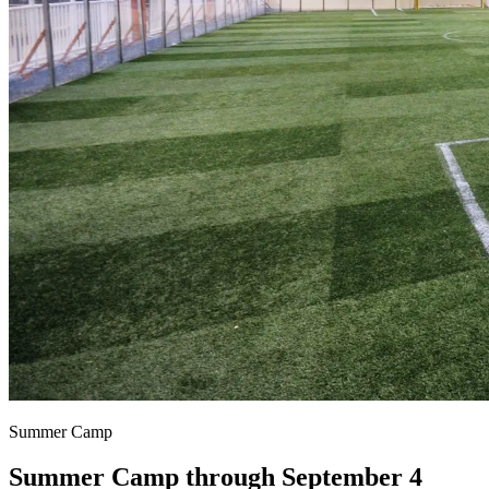
Summer Camp​​​​‌ ‍ ​‍​‍‌‍ ‌ ​‍‌‍‍‌‌‍‌ ‌‍‍‌‌‍ ‍​‍​‍​ ‍‍​‍​‍‌ ​ ‌‍​‌‌‍ ‍‌‍‍‌‌ ‌​‌ ‍‌​‍ ‍‌‍‍‌‌‍ ​‍​‍​‍ ​​‍​‍‌‍‍​‌ ​‍‌‍‌‌‌‍‌‍​‍​‍​ ‍‍​‍​‍‌‍‍​‌ ‌​‌ ‌​‌ ​​‌ ​ ​ ‍‍​‍ ​‍ ‌‍​ ‌‍‍​‌‍‌‌‌‍ ​‌ ​ ‌‍‌‌‌‍​‌‌ ​​‌‍‍‌‌‍‌‌‌ ​‍‌ ​ ​‍ ‍‌ ​ ‌‍​‌‌‍ ‍‌‍‍‌‌ ‌​‌ ‍‌​‍ ‍‌ ​ ‌ ‌​‌ ‌‌‌‍‌​‌‍‍‌‌‍ ​‍ ‌‍‍‌‌‍ ‍‌ ‌​‌‍‌‌‌‍ ‍‌ ‌​​‍ ‌‍‌‌‌‍‌​‌‍‍‌‌ ‌​​‍ ‌‍ ‌‌‍ ‌‍‌​‌‍‌‌​ ‌‌ ​​‌ ​‍‌‍‌‌‌ ​ ‌‍‌‌‌‍ ‍‌ ‌​‌‍​‌‌ ‌​‌‍‍‌‌‍ ‌‍ ‍​ ‍ ‌‍‍‌‌‍‌​​ ‌‌‍​‌​ ‌ ​ ​​​ ‍‌‌‍‌​‌‍‌‌​ ‌​​ ​ ​‍ ‌​ ‌​​ ​‌​ ​‍​ ‌ ​‍ ‌​ ‌​​ ‌​‌‍​ ‌‍‌‍​‍ ‌‌‍​‌​ ‍‌​ ​‍​ ‌ ​‍ ‌‌‍​‌‌‍​ ‌‍​ ‌‍​‍‌‍‌​​ ‌ ​ ‌ ​ ‌‍​ ​‌​ ​‍​ ‌‌​ ‌‍​ ‍ ‌ ‌​‌ ‍‌‌ ​​‌‍‌‌​ ‌‌‍ ‌‍‌‍‌‍‌‍‌‍‌‌‌ ​‍​ ‍ ‌ ​​‌‍​‌‌ ‌​‌‍‍​​ ‌‌‍‌‌‌ ‍‌‌‍‌‌‌‍​‍‌ ​‍‌‍ ‌ ‌ ​ ‌‍​‍‌‍​‌‌ ​ ‌‍‌‌‌‌‌‌‌ ​‍‌‍ ​​ ‌‌‍‍​‌ ‌​‌ ‌​‌ ​​‌ ​ ​‍‌‌​ ​ ‌​​‌​‍‌‌​ ​‍‌​‌‍​‍‌‌​ ​‍‌​‌‍‌‍​ ‌‍‍​‌‍‌‌‌‍ ​‌ ​ ‌‍‌‌‌‍​‌‌ ​​‌‍‍‌‌‍‌‌‌ ​‍‌ ​ ​‍ ‍‌ ​ ‌‍​‌‌‍ ‍‌‍‍‌‌ ‌​‌ ‍‌​‍ ‍‌ ​ ‌ ‌​‌ ‌‌‌‍‌​‌‍‍‌‌‍ ​‍‌‍‌‍‍‌‌‍‌​​ ‌‌‍​‌​ ‌ ​ ​​​ ‍‌‌‍‌​‌‍‌‌​ ‌​​ ​ ​‍ ‌​ ‌​​ ​‌​ ​‍​ ‌ ​‍ ‌​ ‌​​ ‌​‌‍​ ‌‍‌‍​‍ ‌‌‍​‌​ ‍‌​ ​‍​ ‌ ​‍ ‌‌‍​‌‌‍​ ‌‍​ ‌‍​‍‌‍‌​​ ‌ ​ ‌ ​ ‌‍​ ​‌​ ​‍​ ‌‌​ ‌‍​‍‌‍‌ ‌​‌ ‍‌‌ ​​‌‍‌‌​ ‌‌‍ ‌‍‌‍‌‍‌‍‌‍‌‌‌ ​‍​‍‌‍‌ ​​‌‍​‌‌ ‌​‌‍‍​​ ‌‌‍‌‌‌ ‍‌‌‍‌‌‌‍​‍‌ ​‍‌‍ ‌ ‌ ​‍‌‍‌ ​​‌‍‌‌‌ ​‍‌ ​ ‌ ​​‌‍‌‌‌‍​ ‌ ‌​‌‍‍‌‌ ‌‍‌‍‌‌​ ‌‌ ​​‌ ‌‌‌‍​‍‌‍ ​‌‍‍‌‌ ​ ‌‍‍​‌‍‌‌‌‍‌​​‍​‍‌ ‌
Summer Camp through September 4​​​​‌ ‍ ​‍​‍‌‍ ‌ ​‍‌‍‍‌‌‍‌ ‌‍‍‌‌‍ ‍​‍​‍​ ‍‍​‍​‍‌ ​ ‌‍​‌‌‍ ‍‌‍‍‌‌ ‌​‌ ‍‌​‍ ‍‌‍‍‌‌‍ ​‍​‍​‍ ​​‍​‍‌‍‍​‌ ​‍‌‍‌‌‌‍‌‍​‍​‍​ ‍‍​‍​‍‌‍‍​‌ ‌​‌ ‌​‌ ​​‌ ​ ​ ‍‍​‍ ​‍ ‌‍​ ‌‍‍​‌‍‌‌‌‍ ​‌ ​ ‌‍‌‌‌‍​‌‌ ​​‌‍‍‌‌‍‌‌‌ ​‍‌ ​ ​‍ ‍‌ ​ ‌‍​‌‌‍ ‍‌‍‍‌‌ ‌​‌ ‍‌​‍ ‍‌ ​ ‌ ‌​‌ ‌‌‌‍‌​‌‍‍‌‌‍ ​‍ ‌‍‍‌‌‍ ‍‌ ‌​‌‍‌‌‌‍ ‍‌ ‌​​‍ ‌‍‌‌‌‍‌​‌‍‍‌‌ ‌​​‍ ‌‍ ‌‌‍ ‌‍‌​‌‍‌‌​ ‌‌ ​​‌ ​‍‌‍‌‌‌ ​ ‌‍‌‌‌‍ ‍‌ ‌​‌‍​‌‌ ‌​‌‍‍‌‌‍ ‌‍ ‍​ ‍ ‌‍‍‌‌‍‌​​ ‌‌‍​‌​ ‌ ​ ​​​ ‍‌‌‍‌​‌‍‌‌​ ‌​​ ​ ​‍ ‌​ ‌​​ ​‌​ ​‍​ ‌ ​‍ ‌​ ‌​​ ‌​‌‍​ ‌‍‌‍​‍ ‌‌‍​‌​ ‍‌​ ​‍​ ‌ ​‍ ‌‌‍​‌‌‍​ ‌‍​ ‌‍​‍‌‍‌​​ ‌ ​ ‌ ​ ‌‍​ ​‌​ ​‍​ ‌‌​ ‌‍​ ‍ ‌ ‌​‌ ‍‌‌ ​​‌‍‌‌​ ‌‌‍ ‌‍‌‍‌‍‌‍‌‍‌‌‌ ​‍​ ‍ ‌ ​​‌‍​‌‌ ‌​‌‍‍​​ ‌‌ ‌​‌‍‍‌‌ ‌​‌‍ ​‌‍‌‌​ ‌‍​‍‌‍​‌‌ ​ ‌‍‌‌‌‌‌‌‌ ​‍‌‍ ​​ ‌‌‍‍​‌ ‌​‌ ‌​‌ ​​‌ ​ ​‍‌‌​ ​ ‌​​‌​‍‌‌​ ​‍‌​‌‍​‍‌‌​ ​‍‌​‌‍‌‍​ ‌‍‍​‌‍‌‌‌‍ ​‌ ​ ‌‍‌‌‌‍​‌‌ ​​‌‍‍‌‌‍‌‌‌ ​‍‌ ​ ​‍ ‍‌ ​ ‌‍​‌‌‍ ‍‌‍‍‌‌ ‌​‌ ‍‌​‍ ‍‌ ​ ‌ ‌​‌ ‌‌‌‍‌​‌‍‍‌‌‍ ​‍‌‍‌‍‍‌‌‍‌​​ ‌‌‍​‌​ ‌ ​ ​​​ ‍‌‌‍‌​‌‍‌‌​ ‌​​ ​ ​‍ ‌​ ‌​​ ​‌​ ​‍​ ‌ ​‍ ‌​ ‌​​ ‌​‌‍​ ‌‍‌‍​‍ ‌‌‍​‌​ ‍‌​ ​‍​ ‌ ​‍ ‌‌‍​‌‌‍​ ‌‍​ ‌‍​‍‌‍‌​​ ‌ ​ ‌ ​ ‌‍​ ​‌​ ​‍​ ‌‌​ ‌‍​‍‌‍‌ ‌​‌ ‍‌‌ ​​‌‍‌‌​ ‌‌‍ ‌‍‌‍‌‍‌‍‌‍‌‌‌ ​‍​‍‌‍‌ ​​‌‍​‌‌ ‌​‌‍‍​​ ‌‌ ‌​‌‍‍‌‌ ‌​‌‍ ​‌‍‌‌​‍‌‍‌ ​​‌‍‌‌‌ ​‍‌ ​ ‌ ​​‌‍‌‌‌‍​ ‌ ‌​‌‍‍‌‌ ‌‍‌‍‌‌​ ‌‌ ​​‌ ‌‌‌‍​‍‌‍ ​‌‍‍‌‌ ​ ‌‍‍​‌‍‌‌‌‍‌​​‍​‍‌ ‌