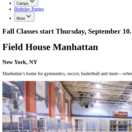
Camps​​​​‌ ‍ ​‍​‍‌‍ ‌ ​‍‌‍‍‌‌‍‌ ‌‍‍‌‌‍ ‍​‍​‍​ ‍‍​‍​‍‌ ​ ‌‍​‌‌‍ ‍‌‍‍‌‌ ‌​‌ ‍‌​‍ ‍‌‍‍‌‌‍ ​‍​‍​‍ ​​‍​‍‌‍‍​‌ ​‍‌‍‌‌‌‍‌‍​‍​‍​ ‍‍​‍​‍‌‍‍​‌ ‌​‌ ‌​‌ ​​‌ ​ ​ ‍‍​‍ ​‍ ‌‍​ ‌‍‍​‌‍‌‌‌‍ ​‌ ​ ‌‍‌‌‌‍​‌‌ ​​‌‍‍‌‌‍‌‌‌ ​‍‌ ​ ​‍ ‍‌ ​ ‌‍​‌‌‍ ‍‌‍‍‌‌ ‌​‌ ‍‌​‍ ‍‌ ​ ‌ ‌​‌ ‌‌‌‍‌​‌‍‍‌‌‍ ​‍ ‌‍‍‌‌‍ ‍‌ ‌​‌‍‌‌‌‍ ‍‌ ‌​​‍ ‌‍‌‌‌‍‌​‌‍‍‌‌ ‌​​‍ ‌‍ ‌‌‍ ‌‍‌​‌‍‌‌​ ‌‌ ​​‌ ​‍‌‍‌‌‌ ​ ‌‍‌‌‌‍ ‍‌ ‌​‌‍​‌‌ ‌​‌‍‍‌‌‍ ‌‍ ‍​ ‍ ‌‍‍‌‌‍‌​​ ‌​ ​​​ ‍​​ ​ ​ ‌ ​ ​​​ ​ ​ ​​‌‍​ ​‍ ‌​ ‌‍​ ‌ ​ ​‍‌‍​ ​‍ ‌​ ‌​‌‍‌‌‌‍​‍​ ‍​​‍ ‌‌‍​‍‌‍‌​​ ‌​‌‍​ ​‍ ‌​ ‍‌​ ​ ​ ‍​‌‍​‍​ ​ ‌‍​ ​ ‌‍​ ‌‍​ ‌‍​ ‍​​ ‍‌​ ​​​ ‍ ‌ ‌​‌ ‍‌‌ ​​‌‍‌‌​ ‌‌ ‌‍‌‍‌‌‌‍ ‍‌ ‌‌‌‍‌‌​ ‍ ‌ ​​‌‍​‌‌ ‌​‌‍‍​​ ‌‌ ​ ‌ ‌‌‌‍​‍‌​ ‍‌‍​‌‌ ‌‍‌‍‍‌‌‍‌ ‌‍​‌‌ ‌​‌‍‍‌‌‍ ‌‍ ‍​‍ ‍‌‍​ ‌‍ ‌‍ ​‌ ‌‌‌‍ ‌‌‍ ‍‌ ​ ​‍‌‌​ ‌‌‌​​‍‌‌ ‌‍‍ ‌‍‌‌‌ ‍‌​‍‌‌​ ​ ‌​‌​​‍‌‌​ ​ ‌​‌​​‍‌‌​ ​‍​ ​‍​ ‌ ‌‍​‍‌‍‌‌‌‍‌​​ ​​​ ‌ ‌‍​‍​ ‌‍‌‍‌​​ ‌‌​ ​ ‌‍​‌​‍‌‌​ ​‍​ ​‍​‍‌‌​ ‌‌‌​‌​​‍ ‍‌ ‌​‌‍‍‌‌ ‌​‌‍ ​‌‍‌‌​ ‌‍​‍‌‍​‌‌ ​ ‌‍‌‌‌‌‌‌‌ ​‍‌‍ ​​ ‌‌‍‍​‌ ‌​‌ ‌​‌ ​​‌ ​ ​‍‌‌​ ​ ‌​​‌​‍‌‌​ ​‍‌​‌‍​‍‌‌​ ​‍‌​‌‍‌‍​ ‌‍‍​‌‍‌‌‌‍ ​‌ ​ ‌‍‌‌‌‍​‌‌ ​​‌‍‍‌‌‍‌‌‌ ​‍‌ ​ ​‍ ‍‌ ​ ‌‍​‌‌‍ ‍‌‍‍‌‌ ‌​‌ ‍‌​‍ ‍‌ ​ ‌ ‌​‌ ‌‌‌‍‌​‌‍‍‌‌‍ ​‍‌‍‌‍‍‌‌‍‌​​ ‌​ ​​​ ‍​​ ​ ​ ‌ ​ ​​​ ​ ​ ​​‌‍​ ​‍ ‌​ ‌‍​ ‌ ​ ​‍‌‍​ ​‍ ‌​ ‌​‌‍‌‌‌‍​‍​ ‍​​‍ ‌‌‍​‍‌‍‌​​ ‌​‌‍​ ​‍ ‌​ ‍‌​ ​ ​ ‍​‌‍​‍​ ​ ‌‍​ ​ ‌‍​ ‌‍​ ‌‍​ ‍​​ ‍‌​ ​​​‍‌‍‌ ‌​‌ ‍‌‌ ​​‌‍‌‌​ ‌‌ ‌‍‌‍‌‌‌‍ ‍‌ ‌‌‌‍‌‌​‍‌‍‌ ​​‌‍​‌‌ ‌​‌‍‍​​ ‌‌ ​ ‌ ‌‌‌‍​‍‌​ ‍‌‍​‌‌ ‌‍‌‍‍‌‌‍‌ ‌‍​‌‌ ‌​‌‍‍‌‌‍ ‌‍ ‍​‍ ‍‌‍​ ‌‍ ‌‍ ​‌ ‌‌‌‍ ‌‌‍ ‍‌ ​ ​‍‌‌​ ‌‌‌​​‍‌‌ ‌‍‍ ‌‍‌‌‌ ‍‌​‍‌‌​ ​ ‌​‌​​‍‌‌​ ​ ‌​‌​​‍‌‌​ ​‍​ ​‍​ ‌ ‌‍​‍‌‍‌‌‌‍‌​​ ​​​ ‌ ‌‍​‍​ ‌‍‌‍‌​​ ‌‌​ ​ ‌‍​‌​‍‌‌​ ​‍​ ​‍​‍‌‌​ ‌‌‌​‌​​‍ ‍‌ ‌​‌‍‍‌‌ ‌​‌‍ ​‌‍‌‌​‍‌‍‌ ​​‌‍‌‌‌ ​‍‌ ​ ‌ ​​‌‍‌‌‌‍​ ‌ ‌​‌‍‍‌‌ ‌‍‌‍‌‌​ ‌‌ ​​‌ ‌‌‌‍​‍‌‍ ​‌‍‍‌‌ ​ ‌‍‍​‌‍‌‌‌‍‌​​‍​‍‌ ‌
Birthday Parties​​​​‌ ‍ ​‍​‍‌‍ ‌ ​‍‌‍‍‌‌‍‌ ‌‍‍‌‌‍ ‍​‍​‍​ ‍‍​‍​‍‌ ​ ‌‍​‌‌‍ ‍‌‍‍‌‌ ‌​‌ ‍‌​‍ ‍‌‍‍‌‌‍ ​‍​‍​‍ ​​‍​‍‌‍‍​‌ ​‍‌‍‌‌‌‍‌‍​‍​‍​ ‍‍​‍​‍‌‍‍​‌ ‌​‌ ‌​‌ ​​‌ ​ ​ ‍‍​‍ ​‍ ‌‍​ ‌‍‍​‌‍‌‌‌‍ ​‌ ​ ‌‍‌‌‌‍​‌‌ ​​‌‍‍‌‌‍‌‌‌ ​‍‌ ​ ​‍ ‍‌ ​ ‌‍​‌‌‍ ‍‌‍‍‌‌ ‌​‌ ‍‌​‍ ‍‌ ​ ‌ ‌​‌ ‌‌‌‍‌​‌‍‍‌‌‍ ​‍ ‌‍‍‌‌‍ ‍‌ ‌​‌‍‌‌‌‍ ‍‌ ‌​​‍ ‌‍‌‌‌‍‌​‌‍‍‌‌ ‌​​‍ ‌‍ ‌‌‍ ‌‍‌​‌‍‌‌​ ‌‌ ​​‌ ​‍‌‍‌‌‌ ​ ‌‍‌‌‌‍ ‍‌ ‌​‌‍​‌‌ ‌​‌‍‍‌‌‍ ‌‍ ‍​ ‍ ‌‍‍‌‌‍‌​​ ‌​ ​​​ ‍​​ ​ ​ ‌ ​ ​​​ ​ ​ ​​‌‍​ ​‍ ‌​ ‌‍​ ‌ ​ ​‍‌‍​ ​‍ ‌​ ‌​‌‍‌‌‌‍​‍​ ‍​​‍ ‌‌‍​‍‌‍‌​​ ‌​‌‍​ ​‍ ‌​ ‍‌​ ​ ​ ‍​‌‍​‍​ ​ ‌‍​ ​ ‌‍​ ‌‍​ ‌‍​ ‍​​ ‍‌​ ​​​ ‍ ‌ ‌​‌ ‍‌‌ ​​‌‍‌‌​ ‌‌ ‌‍‌‍‌‌‌‍ ‍‌ ‌‌‌‍‌‌​ ‍ ‌ ​​‌‍​‌‌ ‌​‌‍‍​​ ‌‌ ​ ‌ ‌‌‌‍​‍‌​ ‍‌‍​‌‌ ‌‍‌‍‍‌‌‍‌ ‌‍​‌‌ ‌​‌‍‍‌‌‍ ‌‍ ‍​‍ ‍‌‍​ ‌‍ ‌‍ ​‌ ‌‌‌‍ ‌‌‍ ‍‌ ​ ​‍‌‌​ ‌‌‌​​‍‌‌ ‌‍‍ ‌‍‌‌‌ ‍‌​‍‌‌​ ​ ‌​‌​​‍‌‌​ ​ ‌​‌​​‍‌‌​ ​‍​ ​‍‌‍‌‌‌‍‌‍​ ‌‌​ ‌​​ ‌‌​ ‌‍​ ‌‌​ ‌​‌‍‌​​ ‌‍​ ​ ‌‍​‌​‍‌‌​ ​‍​ ​‍​‍‌‌​ ‌‌‌​‌​​‍ ‍‌‍ ​‌‍‍‌‌‍ ‍‌‍‍ ‌ ​ ​‍‌‌​ ‌‌‌​​‍‌‌ ‌‍‍ ‌‍‌‌‌ ‍‌​‍‌‌​ ​ ‌​‌​​‍‌‌​ ​ ‌​‌​​‍‌‌​ ​‍​ ​‍‌‍​‌​ ​ ​ ‌ ​ ‍‌​ ​ ​ ‍‌​ ​​‌‍‌‍​ ‍‌​ ​​‌‍​‌‌‍‌‌​‍‌‌​ ​‍​ ​‍​‍‌‌​ ‌‌‌​‌​​‍ ‍‌ ‌​‌‍‍‌‌ ‌​‌‍ ​‌‍‌‌​ ‌‍​‍‌‍​‌‌ ​ ‌‍‌‌‌‌‌‌‌ ​‍‌‍ ​​ ‌‌‍‍​‌ ‌​‌ ‌​‌ ​​‌ ​ ​‍‌‌​ ​ ‌​​‌​‍‌‌​ ​‍‌​‌‍​‍‌‌​ ​‍‌​‌‍‌‍​ ‌‍‍​‌‍‌‌‌‍ ​‌ ​ ‌‍‌‌‌‍​‌‌ ​​‌‍‍‌‌‍‌‌‌ ​‍‌ ​ ​‍ ‍‌ ​ ‌‍​‌‌‍ ‍‌‍‍‌‌ ‌​‌ ‍‌​‍ ‍‌ ​ ‌ ‌​‌ ‌‌‌‍‌​‌‍‍‌‌‍ ​‍‌‍‌‍‍‌‌‍‌​​ ‌​ ​​​ ‍​​ ​ ​ ‌ ​ ​​​ ​ ​ ​​‌‍​ ​‍ ‌​ ‌‍​ ‌ ​ ​‍‌‍​ ​‍ ‌​ ‌​‌‍‌‌‌‍​‍​ ‍​​‍ ‌‌‍​‍‌‍‌​​ ‌​‌‍​ ​‍ ‌​ ‍‌​ ​ ​ ‍​‌‍​‍​ ​ ‌‍​ ​ ‌‍​ ‌‍​ ‌‍​ ‍​​ ‍‌​ ​​​‍‌‍‌ ‌​‌ ‍‌‌ ​​‌‍‌‌​ ‌‌ ‌‍‌‍‌‌‌‍ ‍‌ ‌‌‌‍‌‌​‍‌‍‌ ​​‌‍​‌‌ ‌​‌‍‍​​ ‌‌ ​ ‌ ‌‌‌‍​‍‌​ ‍‌‍​‌‌ ‌‍‌‍‍‌‌‍‌ ‌‍​‌‌ ‌​‌‍‍‌‌‍ ‌‍ ‍​‍ ‍‌‍​ ‌‍ ‌‍ ​‌ ‌‌‌‍ ‌‌‍ ‍‌ ​ ​‍‌‌​ ‌‌‌​​‍‌‌ ‌‍‍ ‌‍‌‌‌ ‍‌​‍‌‌​ ​ ‌​‌​​‍‌‌​ ​ ‌​‌​​‍‌‌​ ​‍​ ​‍‌‍‌‌‌‍‌‍​ ‌‌​ ‌​​ ‌‌​ ‌‍​ ‌‌​ ‌​‌‍‌​​ ‌‍​ ​ ‌‍​‌​‍‌‌​ ​‍​ ​‍​‍‌‌​ ‌‌‌​‌​​‍ ‍‌‍ ​‌‍‍‌‌‍ ‍‌‍‍ ‌ ​ ​‍‌‌​ ‌‌‌​​‍‌‌ ‌‍‍ ‌‍‌‌‌ ‍‌​‍‌‌​ ​ ‌​‌​​‍‌‌​ ​ ‌​‌​​‍‌‌​ ​‍​ ​‍‌‍​‌​ ​ ​ ‌ ​ ‍‌​ ​ ​ ‍‌​ ​​‌‍‌‍​ ‍‌​ ​​‌‍​‌‌‍‌‌​‍‌‌​ ​‍​ ​‍​‍‌‌​ ‌‌‌​‌​​‍ ‍‌ ‌​‌‍‍‌‌ ‌​‌‍ ​‌‍‌‌​‍‌‍‌ ​​‌‍‌‌‌ ​‍‌ ​ ‌ ​​‌‍‌‌‌‍​ ‌ ‌​‌‍‍‌‌ ‌‍‌‍‌‌​ ‌‌ ​​‌ ‌‌‌‍​‍‌‍ ​‌‍‍‌‌ ​ ‌‍‍​‌‍‌‌‌‍‌​​‍​‍‌ ‌
More
Fall Classes start Thursday, September 10. Save your spot now. New families get $100 off.​​​​‌ ‍ ​‍​‍‌‍ ‌ ​‍‌‍‍‌‌‍‌ ‌‍‍‌‌‍ ‍​‍​‍​ ‍‍​‍​‍‌ ​ ‌‍​‌‌‍ ‍‌‍‍‌‌ ‌​‌ ‍‌​‍ ‍‌‍‍‌‌‍ ​‍​‍​‍ ​​‍​‍‌‍‍​‌ ​‍‌‍‌‌‌‍‌‍​‍​‍​ ‍‍​‍​‍‌‍‍​‌ ‌​‌ ‌​‌ ​​‌ ​ ​ ‍‍​‍ ​‍ ‌‍​ ‌‍‍​‌‍‌‌‌‍ ​‌ ​ ‌‍‌‌‌‍​‌‌ ​​‌‍‍‌‌‍‌‌‌ ​‍‌ ​ ​‍ ‍‌ ​ ‌‍​‌‌‍ ‍‌‍‍‌‌ ‌​‌ ‍‌​‍ ‍‌ ​ ‌ ‌​‌ ‌‌‌‍‌​‌‍‍‌‌‍ ​‍ ‌‍‍‌‌‍ ‍‌ ‌​‌‍‌‌‌‍ ‍‌ ‌​​‍ ‌‍‌‌‌‍‌​‌‍‍‌‌ ‌​​‍ ‌‍ ‌‌‍ ‌‍‌​‌‍‌‌​ ‌‌ ​​‌ ​‍‌‍‌‌‌ ​ ‌‍‌‌‌‍ ‍‌ ‌​‌‍​‌‌ ‌​‌‍‍‌‌‍ ‌‍ ‍​ ‍ ‌‍‍‌‌‍‌​​ ‌​ ‍‌​ ​‌​ ‌‍​ ‌​​ ​‌​ ​​​ ‌‍‌‍‌‌​‍ ‌​ ​ ​ ​‍‌‍‌‍​ ‌​​‍ ‌​ ‌​​ ​​​ ‌​​ ‌​​‍ ‌‌‍​‍‌‍​ ​ ‌​​ ‍‌​‍ ‌​ ​‍‌‍​‌‌‍‌‌​ ‍​​ ‌‍‌‍‌‍‌‍​‍​ ‌​​ ​‍
Field House Manhattan​​​​‌ ‍ ​‍​‍‌‍ ‌ ​‍‌‍‍‌‌‍‌ ‌‍‍‌‌‍ ‍​‍​‍​ ‍‍​‍​‍‌ ​ ‌‍​‌‌‍ ‍‌‍‍‌‌ ‌​‌ ‍‌​‍ ‍‌‍‍‌‌‍ ​‍​‍​‍ ​​‍​‍‌‍‍​‌ ​‍‌‍‌‌‌‍‌‍​‍​‍​ ‍‍​‍​‍‌‍‍​‌ ‌​‌ ‌​‌ ​​‌ ​ ​ ‍‍​‍ ​‍ ‌‍​ ‌‍‍​‌‍‌‌‌‍ ​‌ ​ ‌‍‌‌‌‍​‌‌ ​​‌‍‍‌‌‍‌‌‌ ​‍‌ ​ ​‍ ‍‌ ​ ‌‍​‌‌‍ ‍‌‍‍‌‌ ‌​‌ ‍‌​‍ ‍‌ ​ ‌ ‌​‌ ‌‌‌‍‌​‌‍‍‌‌‍ ​‍ ‌‍‍‌‌‍ ‍‌ ‌​‌‍‌‌‌‍ ‍‌ ‌​​‍ ‌‍‌‌‌‍‌​‌‍‍‌‌ ‌​​‍ ‌‍ ‌‌‍ ‌‍‌​‌‍‌‌​ ‌‌ ​​‌ ​‍‌‍‌‌‌ ​ ‌‍‌‌‌‍ ‍‌ ‌​‌‍​‌‌ ‌​‌‍‍‌‌‍ ‌‍ ‍​ ‍ ‌‍‍‌‌‍‌​​ ‌​ ​​​ ‍​​ ​ ​ ‌ ​ ​​​ ​ ​ ​​‌‍​ ​‍ ‌​ ‌‍​ ‌ ​ ​‍‌‍​ ​‍ ‌​ ‌​‌‍‌‌‌‍​‍​ ‍​​‍ ‌‌‍​‍‌‍‌​​ ‌​‌‍​ ​‍ ‌​ ‍‌​ ​ ​ ‍​‌‍​‍​ ​ ‌‍​ ​ ‌‍​ ‌‍​ ‌‍​ ‍​​ ‍‌​ ​​​ ‍ ‌ ‌​‌ ‍‌‌ ​​‌‍‌‌​ ‌‌ ‌‍‌‍‌‌‌‍ ‍‌ ‌‌‌‍‌‌​ ‍ ‌ ​​‌‍​‌‌ ‌​‌‍‍​​ ‌‌ ‌​‌‍‍‌‌ ‌​‌‍ ​‌‍‌‌​ ‌‍​‍‌‍​‌‌ ​ ‌‍‌‌‌‌‌‌‌ ​‍‌‍ ​​ ‌‌‍‍​‌ ‌​‌ ‌​‌ ​​‌ ​ ​‍‌‌​ ​ ‌​​‌​‍‌‌​ ​‍‌​‌‍​‍‌‌​ ​‍‌​‌‍‌‍​ ‌‍‍​‌‍‌‌‌‍ ​‌ ​ ‌‍‌‌‌‍​‌‌ ​​‌‍‍‌‌‍‌‌‌ ​‍‌ ​ ​‍ ‍‌ ​ ‌‍​‌‌‍ ‍‌‍‍‌‌ ‌​‌ ‍‌​‍ ‍‌ ​ ‌ ‌​‌ ‌‌‌‍‌​‌‍‍‌‌‍ ​‍‌‍‌‍‍‌‌‍‌​​ ‌​ ​​​ ‍​​ ​ ​ ‌ ​ ​​​ ​ ​ ​​‌‍​ ​‍ ‌​ ‌‍​ ‌ ​ ​‍‌‍​ ​‍ ‌​ ‌​‌‍‌‌‌‍​‍​ ‍​​‍ ‌‌‍​‍‌‍‌​​ ‌​‌‍​ ​‍ ‌​ ‍‌​ ​ ​ ‍​‌‍​‍​ ​ ‌‍​ ​ ‌‍​ ‌‍​ ‌‍​ ‍​​ ‍‌​ ​​​‍‌‍‌ ‌​‌ ‍‌‌ ​​‌‍‌‌​ ‌‌ ‌‍‌‍‌‌‌‍ ‍‌ ‌‌‌‍‌‌​‍‌‍‌ ​​‌‍​‌‌ ‌​‌‍‍​​ ‌‌ ‌​‌‍‍‌‌ ‌​‌‍ ​‌‍‌‌​‍‌‍‌ ​​‌‍‌‌‌ ​‍‌ ​ ‌ ​​‌‍‌‌‌‍​ ‌ ‌​‌‍‍‌‌ ‌‍‌‍‌‌​ ‌‌ ​​‌ ‌‌‌‍​‍‌‍ ​‌‍‍‌‌ ​ ‌‍‍​‌‍‌‌‌‍‌​​‍​‍‌ ‌
New York, NY​​​​‌ ‍ ​‍​‍‌‍ ‌ ​‍‌‍‍‌‌‍‌ ‌‍‍‌‌‍ ‍​‍​‍​ ‍‍​‍​‍‌ ​ ‌‍​‌‌‍ ‍‌‍‍‌‌ ‌​‌ ‍‌​‍ ‍‌‍‍‌‌‍ ​‍​‍​‍ ​​‍​‍‌‍‍​‌ ​‍‌‍‌‌‌‍‌‍​‍​‍​ ‍‍​‍​‍‌‍‍​‌ ‌​‌ ‌​‌ ​​‌ ​ ​ ‍‍​‍ ​‍ ‌‍​ ‌‍‍​‌‍‌‌‌‍ ​‌ ​ ‌‍‌‌‌‍​‌‌ ​​‌‍‍‌‌‍‌‌‌ ​‍‌ ​ ​‍ ‍‌ ​ ‌‍​‌‌‍ ‍‌‍‍‌‌ ‌​‌ ‍‌​‍ ‍‌ ​ ‌ ‌​‌ ‌‌‌‍‌​‌‍‍‌‌‍ ​‍ ‌‍‍‌‌‍ ‍‌ ‌​‌‍‌‌‌‍ ‍‌ ‌​​‍ ‌‍‌‌‌‍‌​‌‍‍‌‌ ‌​​‍ ‌‍ ‌‌‍ ‌‍‌​‌‍‌‌​ ‌‌ ​​‌ ​‍‌‍‌‌‌ ​ ‌‍‌‌‌‍ ‍‌ ‌​‌‍​‌‌ ‌​‌‍‍‌‌‍ ‌‍ ‍​ ‍ ‌‍‍‌‌‍‌​​ ‌​ ​​​ ‍​​ ​ ​ ‌ ​ ​​​ ​ ​ ​​‌‍​ ​‍ ‌​ ‌‍​ ‌ ​ ​‍‌‍​ ​‍ ‌​ ‌​‌‍‌‌‌‍​‍​ ‍​​‍ ‌‌‍​‍‌‍‌​​ ‌​‌‍​ ​‍ ‌​ ‍‌​ ​ ​ ‍​‌‍​‍​ ​ ‌‍​ ​ ‌‍​ ‌‍​ ‌‍​ ‍​​ ‍‌​ ​​​ ‍ ‌ ‌​‌ ‍‌‌ ​​‌‍‌‌​ ‌‌ ‌‍‌‍‌‌‌‍ ‍‌ ‌‌‌‍‌‌​ ‍ ‌ ​​‌‍​‌‌ ‌​‌‍‍​​ ‌‌ ‌‍‌‍‌‌‌‍ ‍‌ ‌‌‌‍‌‌‌​ ​‌‍ ‌‍​ ‌‍​‌‌ ‌​‌‍‍‌‌‍ ‌‍ ‍​ ‌‍​‍‌‍​‌‌ ​ ‌‍‌‌‌‌‌‌‌ ​‍‌‍ ​​ ‌‌‍‍​‌ ‌​‌ ‌​‌ ​​‌ ​ ​‍‌‌​ ​ ‌​​‌​‍‌‌​ ​‍‌​‌‍​‍‌‌​ ​‍‌​‌‍‌‍​ ‌‍‍​‌‍‌‌‌‍ ​‌ ​ ‌‍‌‌‌‍​‌‌ ​​‌‍‍‌‌‍‌‌‌ ​‍‌ ​ ​‍ ‍‌ ​ ‌‍​‌‌‍ ‍‌‍‍‌‌ ‌​‌ ‍‌​‍ ‍‌ ​ ‌ ‌​‌ ‌‌‌‍‌​‌‍‍‌‌‍ ​‍‌‍‌‍‍‌‌‍‌​​ ‌​ ​​​ ‍​​ ​ ​ ‌ ​ ​​​ ​ ​ ​​‌‍​ ​‍ ‌​ ‌‍​ ‌ ​ ​‍‌‍​ ​‍ ‌​ ‌​‌‍‌‌‌‍​‍​ ‍​​‍ ‌‌‍​‍‌‍‌​​ ‌​‌‍​ ​‍ ‌​ ‍‌​ ​ ​ ‍​‌‍​‍​ ​ ‌‍​ ​ ‌‍​ ‌‍​ ‌‍​ ‍​​ ‍‌​ ​​​‍‌‍‌ ‌​‌ ‍‌‌ ​​‌‍‌‌​ ‌‌ ‌‍‌‍‌‌‌‍ ‍‌ ‌‌‌‍‌‌​‍‌‍‌ ​​‌‍​‌‌ ‌​‌‍‍​​ ‌‌ ‌‍‌‍‌‌‌‍ ‍‌ ‌‌‌‍‌‌‌​ ​‌‍ ‌‍​ ‌‍​‌‌ ‌​‌‍‍‌‌‍ ‌‍ ‍​‍‌‍‌ ​​‌‍‌‌‌ ​‍‌ ​ ‌ ​​‌‍‌‌‌‍​ ‌ ‌​‌‍‍‌‌ ‌‍‌‍‌‌​ ‌‌ ​​‌ ‌‌‌‍​‍‌‍ ​‌‍‍‌‌ ​ ‌‍‍​‌‍‌‌‌‍‌​​‍​‍‌ ‌
Manhattan’s home for gymnastics, soccer, basketball and more—where kids, adults, and families learn, grow, compete, and belong.​​​​‌ ‍ ​‍​‍‌‍ ‌ ​‍‌‍‍‌‌‍‌ ‌‍‍‌‌‍ ‍​‍​‍​ ‍‍​‍​‍‌ ​ ‌‍​‌‌‍ ‍‌‍‍‌‌ ‌​‌ ‍‌​‍ ‍‌‍‍‌‌‍ ​‍​‍​‍ ​​‍​‍‌‍‍​‌ ​‍‌‍‌‌‌‍‌‍​‍​‍​ ‍‍​‍​‍‌‍‍​‌ ‌​‌ ‌​‌ ​​‌ ​ ​ ‍‍​‍ ​‍ ‌‍​ ‌‍‍​‌‍‌‌‌‍ ​‌ ​ ‌‍‌‌‌‍​‌‌ ​​‌‍‍‌‌‍‌‌‌ ​‍‌ ​ ​‍ ‍‌ ​ ‌‍​‌‌‍ ‍‌‍‍‌‌ ‌​‌ ‍‌​‍ ‍‌ ​ ‌ ‌​‌ ‌‌‌‍‌​‌‍‍‌‌‍ ​‍ ‌‍‍‌‌‍ ‍‌ ‌​‌‍‌‌‌‍ ‍‌ ‌​​‍ ‌‍‌‌‌‍‌​‌‍‍‌‌ ‌​​‍ ‌‍ ‌‌‍ ‌‍‌​‌‍‌‌​ ‌‌ ​​‌ ​‍‌‍‌‌‌ ​ ‌‍‌‌‌‍ ‍‌ ‌​‌‍​‌‌ ‌​‌‍‍‌‌‍ ‌‍ ‍​ ‍ ‌‍‍‌‌‍‌​​ ‌​ ​​​ ‍​​ ​ ​ ‌ ​ ​​​ ​ ​ ​​‌‍​ ​‍ ‌​ ‌‍​ ‌ ​ ​‍‌‍​ ​‍ ‌​ ‌​‌‍‌‌‌‍​‍​ ‍​​‍ ‌‌‍​‍‌‍‌​​ ‌​‌‍​ ​‍ ‌​ ‍‌​ ​ ​ ‍​‌‍​‍​ ​ ‌‍​ ​ ‌‍​ ‌‍​ ‌‍​ ‍​​ ‍‌​ ​​​ ‍ ‌ ‌​‌ ‍‌‌ ​​‌‍‌‌​ ‌‌ ‌‍‌‍‌‌‌‍ ‍‌ ‌‌‌‍‌‌​ ‍ ‌ ​​‌‍​‌‌ ‌​‌‍‍​​ ‌‌‍‍‌‌‍ ‍‌ ‌​‌ ​‍‌‍ ‌‌‌​‌‍‌‌‌ ‍​‌ ‌​​‍‌‌​ ‌‌‌​​‍‌‌ ‌‍‍ ‌‍‌‌‌ ‍‌​‍‌‌​ ​ ‌​‌​​‍‌‌​ ​ ‌​‌​​‍‌‌​ ​‍​ ​‍​ ‍​​ ​​​ ‌​‌‍‌​‌‍​ ​ ‍‌​ ‌‍‌‍​ ​ ​​​ ‌​​ ​‍​ ‌​​‍‌‌​ ​‍​ ​‍​‍‌‌​ ‌‌‌​‌​​‍ ‍‌‍​ ‌‍‍​‌‍‍‌‌‍ ​‌‍‌​‌ ​‍‌‍‌‌‌‍ ‍​‍‌‌​ ‌‌‌​​‍‌‌ ‌‍‍ ‌‍‌‌‌ ‍‌​‍‌‌​ ​ ‌​‌​​‍‌‌​ ​ ‌​‌​​‍‌‌​ ​‍​ ​‍​ ‌ ​ ​ ‌‍​ ‌‍‌‌​ ‌‌​ ​ ​ ‌‌​ ​​‌‍​‌​ ​ ​ ‌‍‌‍‌‌​‍‌‌