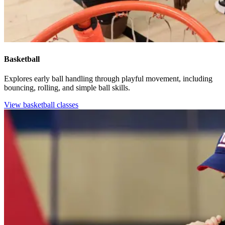
Basketball​​​​‌ ‍ ​‍​‍‌‍ ‌ ​‍‌‍‍‌‌‍‌ ‌‍‍‌‌‍ ‍​‍​‍​ ‍‍​‍​‍‌ ​ ‌‍​‌‌‍ ‍‌‍‍‌‌ ‌​‌ ‍‌​‍ ‍‌‍‍‌‌‍ ​‍​‍​‍ ​​‍​‍‌‍‍​‌ ​‍‌‍‌‌‌‍‌‍​‍​‍​ ‍‍​‍​‍‌‍‍​‌ ‌​‌ ‌​‌ ​​‌ ​ ​ ‍‍​‍ ​‍ ‌‍​ ‌‍‍​‌‍‌‌‌‍ ​‌ ​ ‌‍‌‌‌‍​‌‌ ​​‌‍‍‌‌‍‌‌‌ ​‍‌ ​ ​‍ ‍‌ ​ ‌‍​‌‌‍ ‍‌‍‍‌‌ ‌​‌ ‍‌​‍ ‍‌ ​ ‌ ‌​‌ ‌‌‌‍‌​‌‍‍‌‌‍ ​‍ ‌‍‍‌‌‍ ‍‌ ‌​‌‍‌‌‌‍ ‍‌ ‌​​‍ ‌‍‌‌‌‍‌​‌‍‍‌‌ ‌​​‍ ‌‍ ‌‌‍ ‌‍‌​‌‍‌‌​ ‌‌ ​​‌ ​‍‌‍‌‌‌ ​ ‌‍‌‌‌‍ ‍‌ ‌​‌‍​‌‌ ‌​‌‍‍‌‌‍ ‌‍ ‍​ ‍ ‌‍‍‌‌‍‌​​ ‌​ ‍‌​ ‍‌​ ​​​ ‍‌‌‍‌‌​ ‌‌‌‍‌​​ ‌‌​‍ ‌‌‍‌‍​ ​‍‌‍​‌​ ‍‌​‍ ‌​ ‌​​ ‍​‌‍‌‍‌‍​ ​‍ ‌‌‍​‌​ ‌ ​ ‍​​ ‌‌​‍ ‌‌‍​‍​ ‌‌‌‍‌​​ ‌ ​ ‌ ​ ​‍​ ‌‌​ ‌‍​ ‍​​ ​‌​ ​‌‌‍​‍​ ‍ ‌ ‌​‌ ‍‌‌ ​​‌‍‌‌​ ‌‌ ‌‍‌‍‌‌‌‍ ‍‌ ‌‌‌‍‌‌‌‌​ ‌‍ ​‌ ‌‌‌‍‌ ‌‌​​‌‍​‌‌‍‌ ‌‍‌‌​ ‍ ‌ ​​‌‍​‌‌ ‌​‌‍‍​​ ‌‌ ​​‌‍​‌‌‍‌ ‌‍‌‌‌​​‍‌ ‌‌‌‍‍‌‌‍ ​‌‍‌​‌‍‌‌‌ ​‍​‍‌‌​ ‌‌‌​​‍‌‌ ‌‍‍ ‌‍‌‌‌ ‍‌​‍‌‌​ ​ ‌​‌​​‍‌‌​ ​ ‌​‌​​‍‌‌​ ​‍​ ​‍​ ​​​ ‌‌‌‍​ ​ ‍‌​ ‌ ​ ​​​ ‍‌​ ‌ ​ ‌‍​ ​‍​ ​‍​ ​‌​‍‌‌​ ​‍​ ​‍​‍‌‌​ ‌‌‌​‌​​‍ ‍‌ ‌​‌‍​‌‌‍​‍‌ ​ ​‍‌‌​ ‌‌‌​​‍‌‌ ‌‍‍ ‌‍‌‌‌ ‍‌​‍‌‌​ ​ ‌​‌​​‍‌‌​ ​ ‌​‌​​‍‌‌​ ​‍​ ​‍‌‍‌‌‌‍‌​​ ‌‍‌‍‌​​ ​​​ ​‌​ ‌‌​ ​‍‌‍​‍​ ‌ ‌‍‌‌​ ​‌​‍‌‌​ ​‍​ ​‍​‍‌‌​ ‌‌‌​‌​​‍ ‍‌‍​ ‌‍ ‌‍ ‍‌ ‌​‌‍‌‌‌‍ ‍‌ ‌​​‍‌‌​ ‌‌‌​​‍‌‌ ‌‍‍ ‌‍‌‌‌ ‍‌​‍‌‌​ ​ ‌​‌​​‍‌‌​ ​ ‌​‌​​‍‌‌​ ​‍​ ​‍‌‍​‌‌‍‌‍‌‍​‌​ ‍‌‌‍​ ​ ​ ​ ‍‌​ ​​​ ‌‌​ ‌ ​ ‌‌​ ‌‍​‍‌‌​ ​‍​ ​‍​‍‌‌​ ‌‌‌​‌​​‍ ‍‌ ‌​‌‍‍‌‌ ‌​‌‍ ​‌‍‌‌​ ‌‍​‍‌‍​‌‌ ​ ‌‍‌‌‌‌‌‌‌ ​‍‌‍ ​​ ‌‌‍‍​‌ ‌​‌ ‌​‌ ​​‌ ​ ​‍‌‌​ ​ ‌​​‌​‍‌‌​ ​‍‌​‌‍​‍‌‌​ ​‍‌​‌‍‌‍​ ‌‍‍​‌‍‌‌‌‍ ​‌ ​ ‌‍‌‌‌‍​‌‌ ​​‌‍‍‌‌‍‌‌‌ ​‍‌ ​ ​‍ ‍‌ ​ ‌‍​‌‌‍ ‍‌‍‍‌‌ ‌​‌ ‍‌​‍ ‍‌ ​ ‌ ‌​‌ ‌‌‌‍‌​‌‍‍‌‌‍ ​‍‌‍‌‍‍‌‌‍‌​​ ‌​ ‍‌​ ‍‌​ ​​​ ‍‌‌‍‌‌​ ‌‌‌‍‌​​ ‌‌​‍ ‌‌‍‌‍​ ​‍‌‍​‌​ ‍‌​‍ ‌​ ‌​​ ‍​‌‍‌‍‌‍​ ​‍ ‌‌‍​‌​ ‌ ​ ‍​​ ‌‌​‍ ‌‌‍​‍​ ‌‌‌‍‌​​ ‌ ​ ‌ ​ ​‍​ ‌‌​ ‌‍​ ‍​​ ​‌​ ​‌‌‍​‍​‍‌‍‌ ‌​‌ ‍‌‌ ​​‌‍‌‌​ ‌‌ ‌‍‌‍‌‌‌‍ ‍‌ ‌‌‌‍‌‌‌‌​ ‌‍ ​‌ ‌‌‌‍‌ ‌‌​​‌‍​‌‌‍‌ ‌‍‌‌​‍‌‍‌ ​​‌‍​‌‌ ‌​‌‍‍​​ ‌‌ ​​‌‍​‌‌‍‌ ‌‍‌‌‌​​‍‌ ‌‌‌‍‍‌‌‍ ​‌‍‌​‌‍‌‌‌ ​‍​‍‌‌​ ‌‌‌​​‍‌‌ ‌‍‍ ‌‍‌‌‌ ‍‌​‍‌‌​ ​ ‌​‌​​‍‌‌​ ​ ‌​‌​​‍‌‌​ ​‍​ ​‍​ ​​​ ‌‌‌‍​ ​ ‍‌​ ‌ ​ ​​​ ‍‌​ ‌ ​ ‌‍​ ​‍​ ​‍​ ​‌​‍‌‌​ ​‍​ ​‍​‍‌‌​ ‌‌‌​‌​​‍ ‍‌ ‌​‌‍​‌‌‍​‍‌ ​ ​‍‌‌​ ‌‌‌​​‍‌‌ ‌‍‍ ‌‍‌‌‌ ‍‌​‍‌‌​ ​ ‌​‌​​‍‌‌​ ​ ‌​‌​​‍‌‌​ ​‍​ ​‍‌‍‌‌‌‍‌​​ ‌‍‌‍‌​​ ​​​ ​‌​ ‌‌​ ​‍‌‍​‍​ ‌ ‌‍‌‌​ ​‌​‍‌‌​ ​‍​ ​‍​‍‌‌​ ‌‌‌​‌​​‍ ‍‌‍​ ‌‍ ‌‍ ‍‌ ‌​‌‍‌‌‌‍ ‍‌ ‌​​‍‌‌​ ‌‌‌​​‍‌‌ ‌‍‍ ‌‍‌‌‌ ‍‌​‍‌‌​ ​ ‌​‌​​‍‌‌​ ​ ‌​‌​​‍‌‌​ ​‍​ ​‍‌‍​‌‌‍‌‍‌‍​‌​ ‍‌‌‍​ ​ ​ ​ ‍‌​ ​​​ ‌‌​ ‌ ​ ‌‌​ ‌‍​‍‌‌​ ​‍​ ​‍​‍‌‌​ ‌‌‌​‌​​‍ ‍‌ ‌​‌‍‍‌‌ ‌​‌‍ ​‌‍‌‌​‍‌‍‌ ​​‌‍‌‌‌ ​‍‌ ​ ‌ ​​‌‍‌‌‌‍​ ‌ ‌​‌‍‍‌‌ ‌‍‌‍‌‌​ ‌‌ ​​‌ ‌‌‌‍​‍‌‍ ​‌‍‍‌‌ ​ ‌‍‍​‌‍‌‌‌‍‌​​‍​‍‌ ‌
Explores early ball handling through playful movement, including
bouncing, rolling, and simple ball skills.​​​​‌ ‍ ​‍​‍‌‍ ‌ ​‍‌‍‍‌‌‍‌ ‌‍‍‌‌‍ ‍​‍​‍​ ‍‍​‍​‍‌ ​ ‌‍​‌‌‍ ‍‌‍‍‌‌ ‌​‌ ‍‌​‍ ‍‌‍‍‌‌‍ ​‍​‍​‍ ​​‍​‍‌‍‍​‌ ​‍‌‍‌‌‌‍‌‍​‍​‍​ ‍‍​‍​‍‌‍‍​‌ ‌​‌ ‌​‌ ​​‌ ​ ​ ‍‍​‍ ​‍ ‌‍​ ‌‍‍​‌‍‌‌‌‍ ​‌ ​ ‌‍‌‌‌‍​‌‌ ​​‌‍‍‌‌‍‌‌‌ ​‍‌ ​ ​‍ ‍‌ ​ ‌‍​‌‌‍ ‍‌‍‍‌‌ ‌​‌ ‍‌​‍ ‍‌ ​ ‌ ‌​‌ ‌‌‌‍‌​‌‍‍‌‌‍ ​‍ ‌‍‍‌‌‍ ‍‌ ‌​‌‍‌‌‌‍ ‍‌ ‌​​‍ ‌‍‌‌‌‍‌​‌‍‍‌‌ ‌​​‍ ‌‍ ‌‌‍ ‌‍‌​‌‍‌‌​ ‌‌ ​​‌ ​‍‌‍‌‌‌ ​ ‌‍‌‌‌‍ ‍‌ ‌​‌‍​‌‌ ‌​‌‍‍‌‌‍ ‌‍ ‍​ ‍ ‌‍‍‌‌‍‌​​ ‌​ ‍‌​ ‍‌​ ​​​ ‍‌‌‍‌‌​ ‌‌‌‍‌​​ ‌‌​‍ ‌‌‍‌‍​ ​‍‌‍​‌​ ‍‌​‍ ‌​ ‌​​ ‍​‌‍‌‍‌‍​ ​‍ ‌‌‍​‌​ ‌ ​ ‍​​ ‌‌​‍ ‌‌‍​‍​ ‌‌‌‍‌​​ ‌ ​ ‌ ​ ​‍​ ‌‌​ ‌‍​ ‍​​ ​‌​ ​‌‌‍​‍​ ‍ ‌ ‌​‌ ‍‌‌ ​​‌‍‌‌​ ‌‌ ‌‍‌‍‌‌‌‍ ‍‌ ‌‌‌‍‌‌‌‌​ ‌‍ ​‌ ‌‌‌‍‌ ‌‌​​‌‍​‌‌‍‌ ‌‍‌‌​ ‍ ‌ ​​‌‍​‌‌ ‌​‌‍‍​​ ‌‌ ​​‌‍​‌‌‍‌ ‌‍‌‌‌​​‍‌ ‌‌‌‍‍‌‌‍ ​‌‍‌​‌‍‌‌‌ ​‍​‍‌‌​ ‌‌‌​​‍‌‌ ‌‍‍ ‌‍‌‌‌ ‍‌​‍‌‌​ ​ ‌​‌​​‍‌‌​ ​ ‌​‌​​‍‌‌​ ​‍​ ​‍​ ​​​ ‌‌‌‍​ ​ ‍‌​ ‌ ​ ​​​ ‍‌​ ‌ ​ ‌‍​ ​‍​ ​‍​ ​‌​‍‌‌​ ​‍​ ​‍​‍‌‌​ ‌‌‌​‌​​‍ ‍‌ ‌​‌‍​‌‌‍​‍‌ ​ ​‍‌‌​ ‌‌‌​​‍‌‌ ‌‍‍ ‌‍‌‌‌ ‍‌​‍‌‌​ ​ ‌​‌​​‍‌‌​ ​ ‌​‌​​‍‌‌​ ​‍​ ​‍‌‍‌‌‌‍‌​​ ‌‍‌‍‌​​ ​​​ ​‌​ ‌‌​ ​‍‌‍​‍​ ‌ ‌‍‌‌​ ​‌​‍‌‌​ ​‍​ ​‍​‍‌‌​ ‌‌‌​‌​​‍ ‍‌‍​ ‌‍ ‌‍ ‍‌ ‌​‌‍‌‌‌‍ ‍‌ ‌​​‍‌‌​ ‌‌‌​​‍‌‌ ‌‍‍ ‌‍‌‌‌ ‍‌​‍‌‌​ ​ ‌​‌​​‍‌‌​ ​ ‌​‌​​‍‌‌​ ​‍​ ​‍‌‍​‌‌‍‌‍‌‍​‌​ ‍‌‌‍​ ​ ​ ​ ‍‌​ ​​​ ‌‌​ ‌ ​ ‌‌​ ‌‍​‍‌‌​ ​‍​ ​‍​‍‌‌​ ‌‌‌​‌​​‍ ‍‌ ​‍‌‍‍‌‌‍​ ‌‍‍​‌‌‌​‌‍‌‌‌ ‍​‌ ‌​​‍‌‌​ ‌‌‌​​‍‌‌ ‌‍‍ ‌‍‌‌‌ ‍‌​‍‌‌​ ​ ‌​‌​​‍‌‌​ ​ ‌​‌​​‍‌‌​ ​‍​ ​‍​ ‌‌​ ​​‌‍‌‍​ ‌​‌‍​‌‌‍‌​​ ‍‌‌‍​‌‌‍​ ‌‍‌‍​ ‌​‌‍​‍​‍‌‌​ ​‍​ ​‍​‍‌‌​ ‌‌‌​‌​​‍ ‍‌‍​ ‌‍‍​‌‍‍‌‌‍ ​‌‍‌​‌ ​‍‌‍‌‌‌‍ ‍​‍‌‌​ ‌‌‌​​‍‌‌ ‌‍‍ ‌‍‌‌‌ ‍‌​‍‌‌​ ​ ‌​‌​​‍‌‌​ ​ ‌​‌​​‍‌‌​ ​‍​ ​‍​ ‍​‌‍​ ​ ‍‌​ ‌​​ ​​​ ​​​ ‌‍​ ​‍​ ‍‌‌‍‌‍​ ​‌‌‍​‍​‍‌‌​ ​‍​ ​‍​‍‌‌​ ‌‌‌​‌​​‍ ‍‌ ‌​‌‍‌‌‌ ‍​‌ ‌​​ ‌‍​‍‌‍​‌‌ ​ ‌‍‌‌‌‌‌‌‌ ​‍‌‍ ​​ ‌‌‍‍​‌ ‌​‌ ‌​‌ ​​‌ ​ ​‍‌‌​ ​ ‌​​‌​‍‌‌​ ​‍‌​‌‍​‍‌‌​ ​‍‌​‌‍‌‍​ ‌‍‍​‌‍‌‌‌‍ ​‌ ​ ‌‍‌‌‌‍​‌‌ ​​‌‍‍‌‌‍‌‌‌ ​‍‌ ​ ​‍ ‍‌ ​ ‌‍​‌‌‍ ‍‌‍‍‌‌ ‌​‌ ‍‌​‍ ‍‌ ​ ‌ ‌​‌ ‌‌‌‍‌​‌‍‍‌‌‍ ​‍‌‍‌‍‍‌‌‍‌​​ ‌​ ‍‌​ ‍‌​ ​​​ ‍‌‌‍‌‌​ ‌‌‌‍‌​​ ‌‌​‍ ‌‌‍‌‍​ ​‍‌‍​‌​ ‍‌​‍ ‌​ ‌​​ ‍​‌‍‌‍‌‍​ ​‍ ‌‌‍​‌​ ‌ ​ ‍​​ ‌‌​‍ ‌‌‍​‍​ ‌‌‌‍‌​​ ‌ ​ ‌ ​ ​‍​ ‌‌​ ‌‍​ ‍​​ ​‌​ ​‌‌‍​‍​‍‌‍‌ ‌​‌ ‍‌‌ ​​‌‍‌‌​ ‌‌ ‌‍‌‍‌‌‌‍ ‍‌ ‌‌‌‍‌‌‌‌​ ‌‍ ​‌ ‌‌‌‍‌ ‌‌​​‌‍​‌‌‍‌ ‌‍‌‌​‍‌‍‌ ​​‌‍​‌‌ ‌​‌‍‍​​ ‌‌ ​​‌‍​‌‌‍‌ ‌‍‌‌‌​​‍‌ ‌‌‌‍‍‌‌‍ ​‌‍‌​‌‍‌‌‌ ​‍​‍‌‌​ ‌‌‌​​‍‌‌ ‌‍‍ ‌‍‌‌‌ ‍‌​‍‌‌​ ​ ‌​‌​​‍‌‌​ ​ ‌​‌​​‍‌‌​ ​‍​ ​‍​ ​​​ ‌‌‌‍​ ​ ‍‌​ ‌ ​ ​​​ ‍‌​ ‌ ​ ‌‍​ ​‍​ ​‍​ ​‌​‍‌‌​ ​‍​ ​‍​‍‌‌​ ‌‌‌​‌​​‍ ‍‌ ‌​‌‍​‌‌‍​‍‌ ​ ​‍‌‌​ ‌‌‌​​‍‌‌ ‌‍‍ ‌‍‌‌‌ ‍‌​‍‌‌​ ​ ‌​‌​​‍‌‌​ ​ ‌​‌​​‍‌‌​ ​‍​ ​‍‌‍‌‌‌‍‌​​ ‌‍‌‍‌​​ ​​​ ​‌​ ‌‌​ ​‍‌‍​‍​ ‌ ‌‍‌‌​ ​‌​‍‌‌​ ​‍​ ​‍​‍‌‌​ ‌‌‌​‌​​‍ ‍‌‍​ ‌‍ ‌‍ ‍‌ ‌​‌‍‌‌‌‍ ‍‌ ‌​​‍‌‌​ ‌‌‌​​‍‌‌ ‌‍‍ ‌‍‌‌‌ ‍‌​‍‌‌​ ​ ‌​‌​​‍‌‌​ ​ ‌​‌​​‍‌‌​ ​‍​ ​‍‌‍​‌‌‍‌‍‌‍​‌​ ‍‌‌‍​ ​ ​ ​ ‍‌​ ​​​ ‌‌​ ‌ ​ ‌‌​ ‌‍​‍‌‌​ ​‍​ ​‍​‍‌‌​ ‌‌‌​‌​​‍ ‍‌ ​‍‌‍‍‌‌‍​ ‌‍‍​‌‌‌​‌‍‌‌‌ ‍​‌ ‌​​‍‌‌​ ‌‌‌​​‍‌‌ ‌‍‍ ‌‍‌‌‌ ‍‌​‍‌‌​ ​ ‌​‌​​‍‌‌​ ​ ‌​‌​​‍‌‌​ ​‍​ ​‍​ ‌‌​ ​​‌‍‌‍​ ‌​‌‍​‌‌‍‌​​ ‍‌‌‍​‌‌‍​ ‌‍‌‍​ ‌​‌‍​‍​‍‌‌​ ​‍​ ​‍​‍‌‌​ ‌‌‌​‌​​‍ ‍‌‍​ ‌‍‍​‌‍‍‌‌‍ ​‌‍‌​‌ ​‍‌‍‌‌‌‍ ‍​‍‌‌​ ‌‌‌​​‍‌‌ ‌‍‍ ‌‍‌‌‌ ‍‌​‍‌‌​ ​ ‌​‌​​‍‌‌​ ​ ‌​‌​​‍‌‌​ ​‍​ ​‍​ ‍​‌‍​ ​ ‍‌​ ‌​​ ​​​ ​​​ ‌‍​ ​‍​ ‍‌‌‍‌‍​ ​‌‌‍​‍​‍‌‌​ ​‍​ ​‍​‍‌‌​ ‌‌‌​‌​​‍ ‍‌ ‌​‌‍‌‌‌ ‍​‌ ‌​​‍‌‍‌ ​​‌‍‌‌‌ ​‍‌ ​ ‌ ​​‌‍‌‌‌‍​ ‌ ‌​‌‍‍‌‌ ‌‍‌‍‌‌​ ‌‌ ​​‌ ‌‌‌‍​‍‌‍ ​‌‍‍‌‌ ​ ‌‍‍​‌‍‌‌‌‍‌​​‍​‍‌ ‌
View basketball classes​​​​‌ ‍ ​‍​‍‌‍ ‌ ​‍‌‍‍‌‌‍‌ ‌‍‍‌‌‍ ‍​‍​‍​ ‍‍​‍​‍‌ ​ ‌‍​‌‌‍ ‍‌‍‍‌‌ ‌​‌ ‍‌​‍ ‍‌‍‍‌‌‍ ​‍​‍​‍ ​​‍​‍‌‍‍​‌ ​‍‌‍‌‌‌‍‌‍​‍​‍​ ‍‍​‍​‍‌‍‍​‌ ‌​‌ ‌​‌ ​​‌ ​ ​ ‍‍​‍ ​‍ ‌‍​ ‌‍‍​‌‍‌‌‌‍ ​‌ ​ ‌‍‌‌‌‍​‌‌ ​​‌‍‍‌‌‍‌‌‌ ​‍‌ ​ ​‍ ‍‌ ​ ‌‍​‌‌‍ ‍‌‍‍‌‌ ‌​‌ ‍‌​‍ ‍‌ ​ ‌ ‌​‌ ‌‌‌‍‌​‌‍‍‌‌‍ ​‍ ‌‍‍‌‌‍ ‍‌ ‌​‌‍‌‌‌‍ ‍‌ ‌​​‍ ‌‍‌‌‌‍‌​‌‍‍‌‌ ‌​​‍ ‌‍ ‌‌‍ ‌‍‌​‌‍‌‌​ ‌‌ ​​‌ ​‍‌‍‌‌‌ ​ ‌‍‌‌‌‍ ‍‌ ‌​‌‍​‌‌ ‌​‌‍‍‌‌‍ ‌‍ ‍​ ‍ ‌‍‍‌‌‍‌​​ ‌​ ‍‌​ ‍‌​ ​​​ ‍‌‌‍‌‌​ ‌‌‌‍‌​​ ‌‌​‍ ‌‌‍‌‍​ ​‍‌‍​‌​ ‍‌​‍ ‌​ ‌​​ ‍​‌‍‌‍‌‍​ ​‍ ‌‌‍​‌​ ‌ ​ ‍​​ ‌‌​‍ ‌‌‍​‍​ ‌‌‌‍‌​​ ‌ ​ ‌ ​ ​‍​ ‌‌​ ‌‍​ ‍​​ ​‌​ ​‌‌‍​‍​ ‍ ‌ ‌​‌ ‍‌‌ ​​‌‍‌‌​ ‌‌ ‌‍‌‍‌‌‌‍ ‍‌ ‌‌‌‍‌‌‌‌​ ‌‍ ​‌ ‌‌‌‍‌ ‌‌​​‌‍​‌‌‍‌ ‌‍‌‌​ ‍ ‌ ​​‌‍​‌‌ ‌​‌‍‍​​ ‌‌ ​​‌‍​‌‌‍‌ ‌‍‌‌‌​​‍‌ ‌‌‌‍‍‌‌‍ ​‌‍‌​‌‍‌‌‌ ​‍​‍‌‌​ ‌‌‌​​‍‌‌ ‌‍‍ ‌‍‌‌‌ ‍‌​‍‌‌​ ​ ‌​‌​​‍‌‌​ ​ ‌​‌​​‍‌‌​ ​‍​ ​‍​ ​​​ ‌‌‌‍​ ​ ‍‌​ ‌ ​ ​​​ ‍‌​ ‌ ​ ‌‍​ ​‍​ ​‍​ ​‌​‍‌‌​ ​‍​ ​‍​‍‌‌​ ‌‌‌​‌​​‍ ‍‌ ‌​‌‍​‌‌‍​‍‌ ​ ​‍‌‌​ ‌‌‌​​‍‌‌ ‌‍‍ ‌‍‌‌‌ ‍‌​‍‌‌​ ​ ‌​‌​​‍‌‌​ ​ ‌​‌​​‍‌‌​ ​‍​ ​‍‌‍‌‌‌‍‌​​ ‌‍‌‍‌​​ ​​​ ​‌​ ‌‌​ ​‍‌‍​‍​ ‌ ‌‍‌‌​ ​‌​‍‌‌​ ​‍​ ​‍​‍‌‌​ ‌‌‌​‌​​‍ ‍‌‍​ ‌‍ ‌‍ ‍‌ ‌​‌‍‌‌‌‍ ‍‌ ‌​​‍‌‌​ ‌‌‌​​‍‌‌ ‌‍‍ ‌‍‌‌‌ ‍‌​‍‌‌​ ​ ‌​‌​​‍‌‌​ ​ ‌​‌​​‍‌‌​ ​‍​ ​‍‌‍​‌‌‍‌‍‌‍​‌​ ‍‌‌‍​ ​ ​ ​ ‍‌​ ​​​ ‌‌​ ‌ ​ ‌‌​ ‌‍​‍‌‌​ ​‍​ ​‍​‍‌‌​ ‌‌‌​‌​​‍ ‍‌‍​‍‌ ‌‌‌ ‌​‌ ‌​‌‍ ‌‍ ‍‌ ​ ​‍‌‌​ ‌‌‌​​‍‌‌ ‌‍‍ ‌‍‌‌‌ ‍‌​‍‌‌​ ​ ‌​‌​​‍‌‌​ ​ ‌​‌​​‍‌‌​ ​‍​ ​‍​ ‍​​ ‌​​ ​‌‌‍‌‌​ ‌​​ ​ ​ ‌ ‌‍​‌​ ​​‌‍‌​​ ‍​​ ‌​​‍‌‌​ ​‍​ ​‍​‍‌‌​ ‌‌‌​‌​​‍ ‍‌ ‌​‌‍‌‌‌ ‍​‌ ‌​​ ‌‍​‍‌‍​‌‌ ​ ‌‍‌‌‌‌‌‌‌ ​‍‌‍ ​​ ‌‌‍‍​‌ ‌​‌ ‌​‌ ​​‌ ​ ​‍‌‌​ ​ ‌​​‌​‍‌‌​ ​‍‌​‌‍​‍‌‌​ ​‍‌​‌‍‌‍​ ‌‍‍​‌‍‌‌‌‍ ​‌ ​ ‌‍‌‌‌‍​‌‌ ​​‌‍‍‌‌‍‌‌‌ ​‍‌ ​ ​‍ ‍‌ ​ ‌‍​‌‌‍ ‍‌‍‍‌‌ ‌​‌ ‍‌​‍ ‍‌ ​ ‌ ‌​‌ ‌‌‌‍‌​‌‍‍‌‌‍ ​‍‌‍‌‍‍‌‌‍‌​​ ‌​ ‍‌​ ‍‌​ ​​​ ‍‌‌‍‌‌​ ‌‌‌‍‌​​ ‌‌​‍ ‌‌‍‌‍​ ​‍‌‍​‌​ ‍‌​‍ ‌​ ‌​​ ‍​‌‍‌‍‌‍​ ​‍ ‌‌‍​‌​ ‌ ​ ‍​​ ‌‌​‍ ‌‌‍​‍​ ‌‌‌‍‌​​ ‌ ​ ‌ ​ ​‍​ ‌‌​ ‌‍​ ‍​​ ​‌​ ​‌‌‍​‍​‍‌‍‌ ‌​‌ ‍‌‌ ​​‌‍‌‌​ ‌‌ ‌‍‌‍‌‌‌‍ ‍‌ ‌‌‌‍‌‌‌‌​ ‌‍ ​‌ ‌‌‌‍‌ ‌‌​​‌‍​‌‌‍‌ ‌‍‌‌​‍‌‍‌ ​​‌‍​‌‌ ‌​‌‍‍​​ ‌‌ ​​‌‍​‌‌‍‌ ‌‍‌‌‌​​‍‌ ‌‌‌‍‍‌‌‍ ​‌‍‌​‌‍‌‌‌ ​‍​‍‌‌​ ‌‌‌​​‍‌‌ ‌‍‍ ‌‍‌‌‌ ‍‌​‍‌‌​ ​ ‌​‌​​‍‌‌​ ​ ‌​‌​​‍‌‌​ ​‍​ ​‍​ ​​​ ‌‌‌‍​ ​ ‍‌​ ‌ ​ ​​​ ‍‌​ ‌ ​ ‌‍​ ​‍​ ​‍​ ​‌​‍‌‌​ ​‍​ ​‍​‍‌‌​ ‌‌‌​‌​​‍ ‍‌ ‌​‌‍​‌‌‍​‍‌ ​ ​‍‌‌​ ‌‌‌​​‍‌‌ ‌‍‍ ‌‍‌‌‌ ‍‌​‍‌‌​ ​ ‌​‌​​‍‌‌​ ​ ‌​‌​​‍‌‌​ ​‍​ ​‍‌‍‌‌‌‍‌​​ ‌‍‌‍‌​​ ​​​ ​‌​ ‌‌​ ​‍‌‍​‍​ ‌ ‌‍‌‌​ ​‌​‍‌‌​ ​‍​ ​‍​‍‌‌​ ‌‌‌​‌​​‍ ‍‌‍​ ‌‍ ‌‍ ‍‌ ‌​‌‍‌‌‌‍ ‍‌ ‌​​‍‌‌​ ‌‌‌​​‍‌‌ ‌‍‍ ‌‍‌‌‌ ‍‌​‍‌‌​ ​ ‌​‌​​‍‌‌​ ​ ‌​‌​​‍‌‌​ ​‍​ ​‍‌‍​‌‌‍‌‍‌‍​‌​ ‍‌‌‍​ ​ ​ ​ ‍‌​ ​​​ ‌‌​ ‌ ​ ‌‌​ ‌‍​‍‌‌​ ​‍​ ​‍​‍‌‌​ ‌‌‌​‌​​‍ ‍‌‍​‍‌ ‌‌‌ ‌​‌ ‌​‌‍ ‌‍ ‍‌ ​ ​‍‌‌​ ‌‌‌​​‍‌‌ ‌‍‍ ‌‍‌‌‌ ‍‌​‍‌‌​ ​ ‌​‌​​‍‌‌​ ​ ‌​‌​​‍‌‌​ ​‍​ ​‍​ ‍​​ ‌​​ ​‌‌‍‌‌​ ‌​​ ​ ​ ‌ ‌‍​‌​ ​​‌‍‌​​ ‍​​ ‌​​‍‌‌​ ​‍​ ​‍​‍‌‌​ ‌‌‌​‌​​‍ ‍‌ ‌​‌‍‌‌‌ ‍​‌ ‌​​‍‌‍‌ ​​‌‍‌‌‌ ​‍‌ ​ ‌ ​​‌‍‌‌‌‍​ ‌ ‌​‌‍‍‌‌ ‌‍‌‍‌‌​ ‌‌ ​​‌ ‌‌‌‍​‍‌‍ ​‌‍‍‌‌ ​ ‌‍‍​‌‍‌‌‌‍‌​​‍​‍‌ ‌