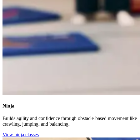
Ninja​​​​‌ ‍ ​‍​‍‌‍ ‌ ​‍‌‍‍‌‌‍‌ ‌‍‍‌‌‍ ‍​‍​‍​ ‍‍​‍​‍‌ ​ ‌‍​‌‌‍ ‍‌‍‍‌‌ ‌​‌ ‍‌​‍ ‍‌‍‍‌‌‍ ​‍​‍​‍ ​​‍​‍‌‍‍​‌ ​‍‌‍‌‌‌‍‌‍​‍​‍​ ‍‍​‍​‍‌‍‍​‌ ‌​‌ ‌​‌ ​​‌ ​ ​ ‍‍​‍ ​‍ ‌‍​ ‌‍‍​‌‍‌‌‌‍ ​‌ ​ ‌‍‌‌‌‍​‌‌ ​​‌‍‍‌‌‍‌‌‌ ​‍‌ ​ ​‍ ‍‌ ​ ‌‍​‌‌‍ ‍‌‍‍‌‌ ‌​‌ ‍‌​‍ ‍‌ ​ ‌ ‌​‌ ‌‌‌‍‌​‌‍‍‌‌‍ ​‍ ‌‍‍‌‌‍ ‍‌ ‌​‌‍‌‌‌‍ ‍‌ ‌​​‍ ‌‍‌‌‌‍‌​‌‍‍‌‌ ‌​​‍ ‌‍ ‌‌‍ ‌‍‌​‌‍‌‌​ ‌‌ ​​‌ ​‍‌‍‌‌‌ ​ ‌‍‌‌‌‍ ‍‌ ‌​‌‍​‌‌ ‌​‌‍‍‌‌‍ ‌‍ ‍​ ‍ ‌‍‍‌‌‍‌​​ ‌​ ‍‌​ ‍‌​ ​​​ ‍‌‌‍‌‌​ ‌‌‌‍‌​​ ‌‌​‍ ‌‌‍‌‍​ ​‍‌‍​‌​ ‍‌​‍ ‌​ ‌​​ ‍​‌‍‌‍‌‍​ ​‍ ‌‌‍​‌​ ‌ ​ ‍​​ ‌‌​‍ ‌‌‍​‍​ ‌‌‌‍‌​​ ‌ ​ ‌ ​ ​‍​ ‌‌​ ‌‍​ ‍​​ ​‌​ ​‌‌‍​‍​ ‍ ‌ ‌​‌ ‍‌‌ ​​‌‍‌‌​ ‌‌ ‌‍‌‍‌‌‌‍ ‍‌ ‌‌‌‍‌‌‌‌​ ‌‍ ​‌ ‌‌‌‍‌ ‌‌​​‌‍​‌‌‍‌ ‌‍‌‌​ ‍ ‌ ​​‌‍​‌‌ ‌​‌‍‍​​ ‌‌ ​​‌‍​‌‌‍‌ ‌‍‌‌‌​​‍‌ ‌‌‌‍‍‌‌‍ ​‌‍‌​‌‍‌‌‌ ​‍​‍‌‌​ ‌‌‌​​‍‌‌ ‌‍‍ ‌‍‌‌‌ ‍‌​‍‌‌​ ​ ‌​‌​​‍‌‌​ ​ ‌​‌​​‍‌‌​ ​‍​ ​‍​ ​​​ ‌‌‌‍​ ​ ‍‌​ ‌ ​ ​​​ ‍‌​ ‌ ​ ‌‍​ ​‍​ ​‍​ ​‌​‍‌‌​ ​‍​ ​‍​‍‌‌​ ‌‌‌​‌​​‍ ‍‌ ‌​‌‍​‌‌‍​‍‌ ​ ​‍‌‌​ ‌‌‌​​‍‌‌ ‌‍‍ ‌‍‌‌‌ ‍‌​‍‌‌​ ​ ‌​‌​​‍‌‌​ ​ ‌​‌​​‍‌‌​ ​‍​ ​‍‌‍‌‌‌‍‌​​ ‌‍‌‍‌​​ ​​​ ​‌​ ‌‌​ ​‍‌‍​‍​ ‌ ‌‍‌‌​ ​‌​‍‌‌​ ​‍​ ​‍​‍‌‌​ ‌‌‌​‌​​‍ ‍‌‍​ ‌‍ ‌‍ ‍‌ ‌​‌‍‌‌‌‍ ‍‌ ‌​​‍‌‌​ ‌‌‌​​‍‌‌ ‌‍‍ ‌‍‌‌‌ ‍‌​‍‌‌​ ​ ‌​‌​​‍‌‌​ ​ ‌​‌​​‍‌‌​ ​‍​ ​‍​ ‍‌​ ‍​‌‍​ ​ ‌‌​ ‍‌​ ​‍​ ‌​​ ​​​ ‌‍​ ‌​​ ​​‌‍‌‌​‍‌‌​ ​‍​ ​‍​‍‌‌​ ‌‌‌​‌​​‍ ‍‌ ‌​‌‍‍‌‌ ‌​‌‍ ​‌‍‌‌​ ‌‍​‍‌‍​‌‌ ​ ‌‍‌‌‌‌‌‌‌ ​‍‌‍ ​​ ‌‌‍‍​‌ ‌​‌ ‌​‌ ​​‌ ​ ​‍‌‌​ ​ ‌​​‌​‍‌‌​ ​‍‌​‌‍​‍‌‌​ ​‍‌​‌‍‌‍​ ‌‍‍​‌‍‌‌‌‍ ​‌ ​ ‌‍‌‌‌‍​‌‌ ​​‌‍‍‌‌‍‌‌‌ ​‍‌ ​ ​‍ ‍‌ ​ ‌‍​‌‌‍ ‍‌‍‍‌‌ ‌​‌ ‍‌​‍ ‍‌ ​ ‌ ‌​‌ ‌‌‌‍‌​‌‍‍‌‌‍ ​‍‌‍‌‍‍‌‌‍‌​​ ‌​ ‍‌​ ‍‌​ ​​​ ‍‌‌‍‌‌​ ‌‌‌‍‌​​ ‌‌​‍ ‌‌‍‌‍​ ​‍‌‍​‌​ ‍‌​‍ ‌​ ‌​​ ‍​‌‍‌‍‌‍​ ​‍ ‌‌‍​‌​ ‌ ​ ‍​​ ‌‌​‍ ‌‌‍​‍​ ‌‌‌‍‌​​ ‌ ​ ‌ ​ ​‍​ ‌‌​ ‌‍​ ‍​​ ​‌​ ​‌‌‍​‍​‍‌‍‌ ‌​‌ ‍‌‌ ​​‌‍‌‌​ ‌‌ ‌‍‌‍‌‌‌‍ ‍‌ ‌‌‌‍‌‌‌‌​ ‌‍ ​‌ ‌‌‌‍‌ ‌‌​​‌‍​‌‌‍‌ ‌‍‌‌​‍‌‍‌ ​​‌‍​‌‌ ‌​‌‍‍​​ ‌‌ ​​‌‍​‌‌‍‌ ‌‍‌‌‌​​‍‌ ‌‌‌‍‍‌‌‍ ​‌‍‌​‌‍‌‌‌ ​‍​‍‌‌​ ‌‌‌​​‍‌‌ ‌‍‍ ‌‍‌‌‌ ‍‌​‍‌‌​ ​ ‌​‌​​‍‌‌​ ​ ‌​‌​​‍‌‌​ ​‍​ ​‍​ ​​​ ‌‌‌‍​ ​ ‍‌​ ‌ ​ ​​​ ‍‌​ ‌ ​ ‌‍​ ​‍​ ​‍​ ​‌​‍‌‌​ ​‍​ ​‍​‍‌‌​ ‌‌‌​‌​​‍ ‍‌ ‌​‌‍​‌‌‍​‍‌ ​ ​‍‌‌​ ‌‌‌​​‍‌‌ ‌‍‍ ‌‍‌‌‌ ‍‌​‍‌‌​ ​ ‌​‌​​‍‌‌​ ​ ‌​‌​​‍‌‌​ ​‍​ ​‍‌‍‌‌‌‍‌​​ ‌‍‌‍‌​​ ​​​ ​‌​ ‌‌​ ​‍‌‍​‍​ ‌ ‌‍‌‌​ ​‌​‍‌‌​ ​‍​ ​‍​‍‌‌​ ‌‌‌​‌​​‍ ‍‌‍​ ‌‍ ‌‍ ‍‌ ‌​‌‍‌‌‌‍ ‍‌ ‌​​‍‌‌​ ‌‌‌​​‍‌‌ ‌‍‍ ‌‍‌‌‌ ‍‌​‍‌‌​ ​ ‌​‌​​‍‌‌​ ​ ‌​‌​​‍‌‌​ ​‍​ ​‍​ ‍‌​ ‍​‌‍​ ​ ‌‌​ ‍‌​ ​‍​ ‌​​ ​​​ ‌‍​ ‌​​ ​​‌‍‌‌​‍‌‌​ ​‍​ ​‍​‍‌‌​ ‌‌‌​‌​​‍ ‍‌ ‌​‌‍‍‌‌ ‌​‌‍ ​‌‍‌‌​‍‌‍‌ ​​‌‍‌‌‌ ​‍‌ ​ ‌ ​​‌‍‌‌‌‍​ ‌ ‌​‌‍‍‌‌ ‌‍‌‍‌‌​ ‌‌ ​​‌ ‌‌‌‍​‍‌‍ ​‌‍‍‌‌ ​ ‌‍‍​‌‍‌‌‌‍‌​​‍​‍‌ ‌
Builds agility and confidence through obstacle-based movement like
crawling, jumping, and balancing.​​​​‌ ‍ ​‍​‍‌‍ ‌ ​‍‌‍‍‌‌‍‌ ‌‍‍‌‌‍ ‍​‍​‍​ ‍‍​‍​‍‌ ​ ‌‍​‌‌‍ ‍‌‍‍‌‌ ‌​‌ ‍‌​‍ ‍‌‍‍‌‌‍ ​‍​‍​‍ ​​‍​‍‌‍‍​‌ ​‍‌‍‌‌‌‍‌‍​‍​‍​ ‍‍​‍​‍‌‍‍​‌ ‌​‌ ‌​‌ ​​‌ ​ ​ ‍‍​‍ ​‍ ‌‍​ ‌‍‍​‌‍‌‌‌‍ ​‌ ​ ‌‍‌‌‌‍​‌‌ ​​‌‍‍‌‌‍‌‌‌ ​‍‌ ​ ​‍ ‍‌ ​ ‌‍​‌‌‍ ‍‌‍‍‌‌ ‌​‌ ‍‌​‍ ‍‌ ​ ‌ ‌​‌ ‌‌‌‍‌​‌‍‍‌‌‍ ​‍ ‌‍‍‌‌‍ ‍‌ ‌​‌‍‌‌‌‍ ‍‌ ‌​​‍ ‌‍‌‌‌‍‌​‌‍‍‌‌ ‌​​‍ ‌‍ ‌‌‍ ‌‍‌​‌‍‌‌​ ‌‌ ​​‌ ​‍‌‍‌‌‌ ​ ‌‍‌‌‌‍ ‍‌ ‌​‌‍​‌‌ ‌​‌‍‍‌‌‍ ‌‍ ‍​ ‍ ‌‍‍‌‌‍‌​​ ‌​ ‍‌​ ‍‌​ ​​​ ‍‌‌‍‌‌​ ‌‌‌‍‌​​ ‌‌​‍ ‌‌‍‌‍​ ​‍‌‍​‌​ ‍‌​‍ ‌​ ‌​​ ‍​‌‍‌‍‌‍​ ​‍ ‌‌‍​‌​ ‌ ​ ‍​​ ‌‌​‍ ‌‌‍​‍​ ‌‌‌‍‌​​ ‌ ​ ‌ ​ ​‍​ ‌‌​ ‌‍​ ‍​​ ​‌​ ​‌‌‍​‍​ ‍ ‌ ‌​‌ ‍‌‌ ​​‌‍‌‌​ ‌‌ ‌‍‌‍‌‌‌‍ ‍‌ ‌‌‌‍‌‌‌‌​ ‌‍ ​‌ ‌‌‌‍‌ ‌‌​​‌‍​‌‌‍‌ ‌‍‌‌​ ‍ ‌ ​​‌‍​‌‌ ‌​‌‍‍​​ ‌‌ ​​‌‍​‌‌‍‌ ‌‍‌‌‌​​‍‌ ‌‌‌‍‍‌‌‍ ​‌‍‌​‌‍‌‌‌ ​‍​‍‌‌​ ‌‌‌​​‍‌‌ ‌‍‍ ‌‍‌‌‌ ‍‌​‍‌‌​ ​ ‌​‌​​‍‌‌​ ​ ‌​‌​​‍‌‌​ ​‍​ ​‍​ ​​​ ‌‌‌‍​ ​ ‍‌​ ‌ ​ ​​​ ‍‌​ ‌ ​ ‌‍​ ​‍​ ​‍​ ​‌​‍‌‌​ ​‍​ ​‍​‍‌‌​ ‌‌‌​‌​​‍ ‍‌ ‌​‌‍​‌‌‍​‍‌ ​ ​‍‌‌​ ‌‌‌​​‍‌‌ ‌‍‍ ‌‍‌‌‌ ‍‌​‍‌‌​ ​ ‌​‌​​‍‌‌​ ​ ‌​‌​​‍‌‌​ ​‍​ ​‍‌‍‌‌‌‍‌​​ ‌‍‌‍‌​​ ​​​ ​‌​ ‌‌​ ​‍‌‍​‍​ ‌ ‌‍‌‌​ ​‌​‍‌‌​ ​‍​ ​‍​‍‌‌​ ‌‌‌​‌​​‍ ‍‌‍​ ‌‍ ‌‍ ‍‌ ‌​‌‍‌‌‌‍ ‍‌ ‌​​‍‌‌​ ‌‌‌​​‍‌‌ ‌‍‍ ‌‍‌‌‌ ‍‌​‍‌‌​ ​ ‌​‌​​‍‌‌​ ​ ‌​‌​​‍‌‌​ ​‍​ ​‍​ ‍‌​ ‍​‌‍​ ​ ‌‌​ ‍‌​ ​‍​ ‌​​ ​​​ ‌‍​ ‌​​ ​​‌‍‌‌​‍‌‌​ ​‍​ ​‍​‍‌‌​ ‌‌‌​‌​​‍ ‍‌ ​‍‌‍‍‌‌‍​ ‌‍‍​‌‌‌​‌‍‌‌‌ ‍​‌ ‌​​‍‌‌​ ‌‌‌​​‍‌‌ ‌‍‍ ‌‍‌‌‌ ‍‌​‍‌‌​ ​ ‌​‌​​‍‌‌​ ​ ‌​‌​​‍‌‌​ ​‍​ ​‍​ ​ ​ ‌‌‌‍​‍‌‍‌‍‌‍​‌​ ​‌​ ​‌​ ‍​​ ‌ ‌‍‌‍​ ‌​‌‍‌‍​‍‌‌​ ​‍​ ​‍​‍‌‌​ ‌‌‌​‌​​‍ ‍‌‍​ ‌‍‍​‌‍‍‌‌‍ ​‌‍‌​‌ ​‍‌‍‌‌‌‍ ‍​‍‌‌​ ‌‌‌​​‍‌‌ ‌‍‍ ‌‍‌‌‌ ‍‌​‍‌‌​ ​ ‌​‌​​‍‌‌​ ​ ‌​‌​​‍‌‌​ ​‍​ ​‍‌‍‌‌‌‍​ ​ ‌‌‌‍‌‌‌‍‌​‌‍‌​​ ​ ​ ‌‍​ ‌ ​ ​‍‌‍‌‌‌‍​ ​‍‌‌​ ​‍​ ​‍​‍‌‌​ ‌‌‌​‌​​‍ ‍‌ ‌​‌‍‌‌‌ ‍​‌ ‌​​ ‌‍​‍‌‍​‌‌ ​ ‌‍‌‌‌‌‌‌‌ ​‍‌‍ ​​ ‌‌‍‍​‌ ‌​‌ ‌​‌ ​​‌ ​ ​‍‌‌​ ​ ‌​​‌​‍‌‌​ ​‍‌​‌‍​‍‌‌​ ​‍‌​‌‍‌‍​ ‌‍‍​‌‍‌‌‌‍ ​‌ ​ ‌‍‌‌‌‍​‌‌ ​​‌‍‍‌‌‍‌‌‌ ​‍‌ ​ ​‍ ‍‌ ​ ‌‍​‌‌‍ ‍‌‍‍‌‌ ‌​‌ ‍‌​‍ ‍‌ ​ ‌ ‌​‌ ‌‌‌‍‌​‌‍‍‌‌‍ ​‍‌‍‌‍‍‌‌‍‌​​ ‌​ ‍‌​ ‍‌​ ​​​ ‍‌‌‍‌‌​ ‌‌‌‍‌​​ ‌‌​‍ ‌‌‍‌‍​ ​‍‌‍​‌​ ‍‌​‍ ‌​ ‌​​ ‍​‌‍‌‍‌‍​ ​‍ ‌‌‍​‌​ ‌ ​ ‍​​ ‌‌​‍ ‌‌‍​‍​ ‌‌‌‍‌​​ ‌ ​ ‌ ​ ​‍​ ‌‌​ ‌‍​ ‍​​ ​‌​ ​‌‌‍​‍​‍‌‍‌ ‌​‌ ‍‌‌ ​​‌‍‌‌​ ‌‌ ‌‍‌‍‌‌‌‍ ‍‌ ‌‌‌‍‌‌‌‌​ ‌‍ ​‌ ‌‌‌‍‌ ‌‌​​‌‍​‌‌‍‌ ‌‍‌‌​‍‌‍‌ ​​‌‍​‌‌ ‌​‌‍‍​​ ‌‌ ​​‌‍​‌‌‍‌ ‌‍‌‌‌​​‍‌ ‌‌‌‍‍‌‌‍ ​‌‍‌​‌‍‌‌‌ ​‍​‍‌‌​ ‌‌‌​​‍‌‌ ‌‍‍ ‌‍‌‌‌ ‍‌​‍‌‌​ ​ ‌​‌​​‍‌‌​ ​ ‌​‌​​‍‌‌​ ​‍​ ​‍​ ​​​ ‌‌‌‍​ ​ ‍‌​ ‌ ​ ​​​ ‍‌​ ‌ ​ ‌‍​ ​‍​ ​‍​ ​‌​‍‌‌​ ​‍​ ​‍​‍‌‌​ ‌‌‌​‌​​‍ ‍‌ ‌​‌‍​‌‌‍​‍‌ ​ ​‍‌‌​ ‌‌‌​​‍‌‌ ‌‍‍ ‌‍‌‌‌ ‍‌​‍‌‌​ ​ ‌​‌​​‍‌‌​ ​ ‌​‌​​‍‌‌​ ​‍​ ​‍‌‍‌‌‌‍‌​​ ‌‍‌‍‌​​ ​​​ ​‌​ ‌‌​ ​‍‌‍​‍​ ‌ ‌‍‌‌​ ​‌​‍‌‌​ ​‍​ ​‍​‍‌‌​ ‌‌‌​‌​​‍ ‍‌‍​ ‌‍ ‌‍ ‍‌ ‌​‌‍‌‌‌‍ ‍‌ ‌​​‍‌‌​ ‌‌‌​​‍‌‌ ‌‍‍ ‌‍‌‌‌ ‍‌​‍‌‌​ ​ ‌​‌​​‍‌‌​ ​ ‌​‌​​‍‌‌​ ​‍​ ​‍​ ‍‌​ ‍​‌‍​ ​ ‌‌​ ‍‌​ ​‍​ ‌​​ ​​​ ‌‍​ ‌​​ ​​‌‍‌‌​‍‌‌​ ​‍​ ​‍​‍‌‌​ ‌‌‌​‌​​‍ ‍‌ ​‍‌‍‍‌‌‍​ ‌‍‍​‌‌‌​‌‍‌‌‌ ‍​‌ ‌​​‍‌‌​ ‌‌‌​​‍‌‌ ‌‍‍ ‌‍‌‌‌ ‍‌​‍‌‌​ ​ ‌​‌​​‍‌‌​ ​ ‌​‌​​‍‌‌​ ​‍​ ​‍​ ​ ​ ‌‌‌‍​‍‌‍‌‍‌‍​‌​ ​‌​ ​‌​ ‍​​ ‌ ‌‍‌‍​ ‌​‌‍‌‍​‍‌‌​ ​‍​ ​‍​‍‌‌​ ‌‌‌​‌​​‍ ‍‌‍​ ‌‍‍​‌‍‍‌‌‍ ​‌‍‌​‌ ​‍‌‍‌‌‌‍ ‍​‍‌‌​ ‌‌‌​​‍‌‌ ‌‍‍ ‌‍‌‌‌ ‍‌​‍‌‌​ ​ ‌​‌​​‍‌‌​ ​ ‌​‌​​‍‌‌​ ​‍​ ​‍‌‍‌‌‌‍​ ​ ‌‌‌‍‌‌‌‍‌​‌‍‌​​ ​ ​ ‌‍​ ‌ ​ ​‍‌‍‌‌‌‍​ ​‍‌‌​ ​‍​ ​‍​‍‌‌​ ‌‌‌​‌​​‍ ‍‌ ‌​‌‍‌‌‌ ‍​‌ ‌​​‍‌‍‌ ​​‌‍‌‌‌ ​‍‌ ​ ‌ ​​‌‍‌‌‌‍​ ‌ ‌​‌‍‍‌‌ ‌‍‌‍‌‌​ ‌‌ ​​‌ ‌‌‌‍​‍‌‍ ​‌‍‍‌‌ ​ ‌‍‍​‌‍‌‌‌‍‌​​‍​‍‌ ‌
View ninja classes​​​​‌ ‍ ​‍​‍‌‍ ‌ ​‍‌‍‍‌‌‍‌ ‌‍‍‌‌‍ ‍​‍​‍​ ‍‍​‍​‍‌ ​ ‌‍​‌‌‍ ‍‌‍‍‌‌ ‌​‌ ‍‌​‍ ‍‌‍‍‌‌‍ ​‍​‍​‍ ​​‍​‍‌‍‍​‌ ​‍‌‍‌‌‌‍‌‍​‍​‍​ ‍‍​‍​‍‌‍‍​‌ ‌​‌ ‌​‌ ​​‌ ​ ​ ‍‍​‍ ​‍ ‌‍​ ‌‍‍​‌‍‌‌‌‍ ​‌ ​ ‌‍‌‌‌‍​‌‌ ​​‌‍‍‌‌‍‌‌‌ ​‍‌ ​ ​‍ ‍‌ ​ ‌‍​‌‌‍ ‍‌‍‍‌‌ ‌​‌ ‍‌​‍ ‍‌ ​ ‌ ‌​‌ ‌‌‌‍‌​‌‍‍‌‌‍ ​‍ ‌‍‍‌‌‍ ‍‌ ‌​‌‍‌‌‌‍ ‍‌ ‌​​‍ ‌‍‌‌‌‍‌​‌‍‍‌‌ ‌​​‍ ‌‍ ‌‌‍ ‌‍‌​‌‍‌‌​ ‌‌ ​​‌ ​‍‌‍‌‌‌ ​ ‌‍‌‌‌‍ ‍‌ ‌​‌‍​‌‌ ‌​‌‍‍‌‌‍ ‌‍ ‍​ ‍ ‌‍‍‌‌‍‌​​ ‌​ ‍‌​ ‍‌​ ​​​ ‍‌‌‍‌‌​ ‌‌‌‍‌​​ ‌‌​‍ ‌‌‍‌‍​ ​‍‌‍​‌​ ‍‌​‍ ‌​ ‌​​ ‍​‌‍‌‍‌‍​ ​‍ ‌‌‍​‌​ ‌ ​ ‍​​ ‌‌​‍ ‌‌‍​‍​ ‌‌‌‍‌​​ ‌ ​ ‌ ​ ​‍​ ‌‌​ ‌‍​ ‍​​ ​‌​ ​‌‌‍​‍​ ‍ ‌ ‌​‌ ‍‌‌ ​​‌‍‌‌​ ‌‌ ‌‍‌‍‌‌‌‍ ‍‌ ‌‌‌‍‌‌‌‌​ ‌‍ ​‌ ‌‌‌‍‌ ‌‌​​‌‍​‌‌‍‌ ‌‍‌‌​ ‍ ‌ ​​‌‍​‌‌ ‌​‌‍‍​​ ‌‌ ​​‌‍​‌‌‍‌ ‌‍‌‌‌​​‍‌ ‌‌‌‍‍‌‌‍ ​‌‍‌​‌‍‌‌‌ ​‍​‍‌‌​ ‌‌‌​​‍‌‌ ‌‍‍ ‌‍‌‌‌ ‍‌​‍‌‌​ ​ ‌​‌​​‍‌‌​ ​ ‌​‌​​‍‌‌​ ​‍​ ​‍​ ​​​ ‌‌‌‍​ ​ ‍‌​ ‌ ​ ​​​ ‍‌​ ‌ ​ ‌‍​ ​‍​ ​‍​ ​‌​‍‌‌​ ​‍​ ​‍​‍‌‌​ ‌‌‌​‌​​‍ ‍‌ ‌​‌‍​‌‌‍​‍‌ ​ ​‍‌‌​ ‌‌‌​​‍‌‌ ‌‍‍ ‌‍‌‌‌ ‍‌​‍‌‌​ ​ ‌​‌​​‍‌‌​ ​ ‌​‌​​‍‌‌​ ​‍​ ​‍‌‍‌‌‌‍‌​​ ‌‍‌‍‌​​ ​​​ ​‌​ ‌‌​ ​‍‌‍​‍​ ‌ ‌‍‌‌​ ​‌​‍‌‌​ ​‍​ ​‍​‍‌‌​ ‌‌‌​‌​​‍ ‍‌‍​ ‌‍ ‌‍ ‍‌ ‌​‌‍‌‌‌‍ ‍‌ ‌​​‍‌‌​ ‌‌‌​​‍‌‌ ‌‍‍ ‌‍‌‌‌ ‍‌​‍‌‌​ ​ ‌​‌​​‍‌‌​ ​ ‌​‌​​‍‌‌​ ​‍​ ​‍​ ‍‌​ ‍​‌‍​ ​ ‌‌​ ‍‌​ ​‍​ ‌​​ ​​​ ‌‍​ ‌​​ ​​‌‍‌‌​‍‌‌​ ​‍​ ​‍​‍‌‌​ ‌‌‌​‌​​‍ ‍‌‍​‍‌ ‌‌‌ ‌​‌ ‌​‌‍ ‌‍ ‍‌ ​ ​‍‌‌​ ‌‌‌​​‍‌‌ ‌‍‍ ‌‍‌‌‌ ‍‌​‍‌‌​ ​ ‌​‌​​‍‌‌​ ​ ‌​‌​​‍‌‌​ ​‍​ ​‍​ ‍‌‌‍​‍‌‍​‍​ ‌​‌‍‌‌​ ​‌‌‍‌‌​ ‌‌​ ‌​‌‍‌‌​ ‌‍​ ‍​​‍‌‌​ ​‍​ ​‍​‍‌‌​ ‌‌‌​‌​​‍ ‍‌ ‌​‌‍‌‌‌ ‍​‌ ‌​​ ‌‍​‍‌‍​‌‌ ​ ‌‍‌‌‌‌‌‌‌ ​‍‌‍ ​​ ‌‌‍‍​‌ ‌​‌ ‌​‌ ​​‌ ​ ​‍‌‌​ ​ ‌​​‌​‍‌‌​ ​‍‌​‌‍​‍‌‌​ ​‍‌​‌‍‌‍​ ‌‍‍​‌‍‌‌‌‍ ​‌ ​ ‌‍‌‌‌‍​‌‌ ​​‌‍‍‌‌‍‌‌‌ ​‍‌ ​ ​‍ ‍‌ ​ ‌‍​‌‌‍ ‍‌‍‍‌‌ ‌​‌ ‍‌​‍ ‍‌ ​ ‌ ‌​‌ ‌‌‌‍‌​‌‍‍‌‌‍ ​‍‌‍‌‍‍‌‌‍‌​​ ‌​ ‍‌​ ‍‌​ ​​​ ‍‌‌‍‌‌​ ‌‌‌‍‌​​ ‌‌​‍ ‌‌‍‌‍​ ​‍‌‍​‌​ ‍‌​‍ ‌​ ‌​​ ‍​‌‍‌‍‌‍​ ​‍ ‌‌‍​‌​ ‌ ​ ‍​​ ‌‌​‍ ‌‌‍​‍​ ‌‌‌‍‌​​ ‌ ​ ‌ ​ ​‍​ ‌‌​ ‌‍​ ‍​​ ​‌​ ​‌‌‍​‍​‍‌‍‌ ‌​‌ ‍‌‌ ​​‌‍‌‌​ ‌‌ ‌‍‌‍‌‌‌‍ ‍‌ ‌‌‌‍‌‌‌‌​ ‌‍ ​‌ ‌‌‌‍‌ ‌‌​​‌‍​‌‌‍‌ ‌‍‌‌​‍‌‍‌ ​​‌‍​‌‌ ‌​‌‍‍​​ ‌‌ ​​‌‍​‌‌‍‌ ‌‍‌‌‌​​‍‌ ‌‌‌‍‍‌‌‍ ​‌‍‌​‌‍‌‌‌ ​‍​‍‌‌​ ‌‌‌​​‍‌‌ ‌‍‍ ‌‍‌‌‌ ‍‌​‍‌‌​ ​ ‌​‌​​‍‌‌​ ​ ‌​‌​​‍‌‌​ ​‍​ ​‍​ ​​​ ‌‌‌‍​ ​ ‍‌​ ‌ ​ ​​​ ‍‌​ ‌ ​ ‌‍​ ​‍​ ​‍​ ​‌​‍‌‌​ ​‍​ ​‍​‍‌‌​ ‌‌‌​‌​​‍ ‍‌ ‌​‌‍​‌‌‍​‍‌ ​ ​‍‌‌​ ‌‌‌​​‍‌‌ ‌‍‍ ‌‍‌‌‌ ‍‌​‍‌‌​ ​ ‌​‌​​‍‌‌​ ​ ‌​‌​​‍‌‌​ ​‍​ ​‍‌‍‌‌‌‍‌​​ ‌‍‌‍‌​​ ​​​ ​‌​ ‌‌​ ​‍‌‍​‍​ ‌ ‌‍‌‌​ ​‌​‍‌‌​ ​‍​ ​‍​‍‌‌​ ‌‌‌​‌​​‍ ‍‌‍​ ‌‍ ‌‍ ‍‌ ‌​‌‍‌‌‌‍ ‍‌ ‌​​‍‌‌​ ‌‌‌​​‍‌‌ ‌‍‍ ‌‍‌‌‌ ‍‌​‍‌‌​ ​ ‌​‌​​‍‌‌​ ​ ‌​‌​​‍‌‌​ ​‍​ ​‍​ ‍‌​ ‍​‌‍​ ​ ‌‌​ ‍‌​ ​‍​ ‌​​ ​​​ ‌‍​ ‌​​ ​​‌‍‌‌​‍‌‌​ ​‍​ ​‍​‍‌‌​ ‌‌‌​‌​​‍ ‍‌‍​‍‌ ‌‌‌ ‌​‌ ‌​‌‍ ‌‍ ‍‌ ​ ​‍‌‌​ ‌‌‌​​‍‌‌ ‌‍‍ ‌‍‌‌‌ ‍‌​‍‌‌​ ​ ‌​‌​​‍‌‌​ ​ ‌​‌​​‍‌‌​ ​‍​ ​‍​ ‍‌‌‍​‍‌‍​‍​ ‌​‌‍‌‌​ ​‌‌‍‌‌​ ‌‌​ ‌​‌‍‌‌​ ‌‍​ ‍​​‍‌‌​ ​‍​ ​‍​‍‌‌​ ‌‌‌​‌​​‍ ‍‌ ‌​‌‍‌‌‌ ‍​‌ ‌​​‍‌‍‌ ​​‌‍‌‌‌ ​‍‌ ​ ‌ ​​‌‍‌‌‌‍​ ‌ ‌​‌‍‍‌‌ ‌‍‌‍‌‌​ ‌‌ ​​‌ ‌‌‌‍​‍‌‍ ​‌‍‍‌‌ ​ ‌‍‍​‌‍‌‌‌‍‌​​‍​‍‌ ‌