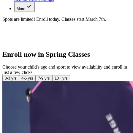
More
Spots are limited! Enroll today. Classes start March 7th.​​​​‌ ‍ ​‍​‍‌‍ ‌ ​‍‌‍‍‌‌‍‌ ‌‍‍‌‌‍ ‍​‍​‍​ ‍‍​‍​‍‌ ​ ‌‍​‌‌‍ ‍‌‍‍‌‌ ‌​‌ ‍‌​‍ ‍‌‍‍‌‌‍ ​‍​‍​‍ ​​‍​‍‌‍‍​‌ ​‍‌‍‌‌‌‍‌‍​‍​‍​ ‍‍​‍​‍‌‍‍​‌ ‌​‌ ‌​‌ ​​‌ ​ ​ ‍‍​‍ ​‍ ‌‍​ ‌‍‍​‌‍‌‌‌‍ ​‌ ​ ‌‍‌‌‌‍​‌‌ ​​‌‍‍‌‌‍‌‌‌ ​‍‌ ​ ​‍ ‍‌ ​ ‌‍​‌‌‍ ‍‌‍‍‌‌ ‌​‌ ‍‌​‍ ‍‌ ​ ‌ ‌​‌ ‌‌‌‍‌​‌‍‍‌‌‍ ​‍ ‌‍‍‌‌‍ ‍‌ ‌​‌‍‌‌‌‍ ‍‌ ‌​​‍ ‌‍‌‌‌‍‌​‌‍‍‌‌ ‌​​‍ ‌‍ ‌‌‍ ‌‍‌​‌‍‌‌​ ‌‌ ​​‌ ​‍‌‍‌‌‌ ​ ‌‍‌‌‌‍ ‍‌ ‌​‌‍​‌‌ ‌​‌‍‍‌‌‍ ‌‍ ‍​ ‍ ‌‍‍‌‌‍‌​​ ‌​ ‍‌​ ‍‌​ ​​​ ‍‌‌‍‌‌​ ‌‌‌‍‌​​ ‌‌​‍ ‌‌‍‌‍​ ​‍‌‍​‌​ ‍‌​‍ ‌​ ‌​​ ‍​‌‍‌‍‌‍​ ​‍ ‌‌‍​‌​ ‌ ​ ‍​​ ‌‌​‍ ‌‌‍​‍​ ‌‌‌‍‌​​ ‌ ​ ‌ ​ ​‍​ ‌‌​ ‌‍​ ‍​​ ​‌​ ​‌‌‍​‍​ ‍ ‌ ‌​‌ ‍‌‌ ​​‌‍‌‌​ ‌‌ ‌‍‌‍‌‌‌‍ ‍‌ ‌‌‌‍‌‌‌‌​ ‌‍ ​‌ ‌‌‌‍‌ ‌‌​​‌‍​‌‌‍‌ ‌‍‌‌​ ‍ ‌ ​​‌‍​‌‌ ‌​‌‍‍​​ ‌‌ ​​‌‍​‌‌‍‌ ‌‍‌‌‌​​‍‌ ‌‌‌‍‍‌‌‍ ​‌‍‌​‌‍‌‌‌ ​‍​‍‌‌​ ‌‌‌​​‍‌‌ ‌‍‍ ‌‍‌‌‌ ‍‌​‍‌‌​ ​ ‌​‌​​‍‌‌​ ​ ‌​‌​​‍‌‌​ ​‍​ ​‍​ ​‌‌‍‌‍​ ‍​‌‍​‍‌‍​ ​ ​​‌‍‌‍‌‍‌‍​ ‌ ​ ‍‌​ ‌‍​ ‌ ​‍‌‌​ ​‍​ ​‍​‍‌‌​ ‌‌‌​‌​​‍ ‍‌ ‌​‌‍‍‌‌ ‌​‌‍ ​‌‍‌‌​ ‌‍​‍‌‍​‌‌ ​ ‌‍‌‌‌‌‌‌‌ ​‍‌‍ ​​ ‌‌‍‍​‌ ‌​‌ ‌​‌ ​​‌ ​ ​‍‌‌​ ​ ‌​​‌​‍‌‌​ ​‍‌​‌‍​‍‌‌​ ​‍‌​‌‍‌‍​ ‌‍‍​‌‍‌‌‌‍ ​‌ ​ ‌‍‌‌‌‍​‌‌ ​​‌‍‍‌‌‍‌‌‌ ​‍‌ ​ ​‍ ‍‌ ​ ‌‍​‌‌‍ ‍‌‍‍‌‌ ‌​‌ ‍‌​‍ ‍‌ ​ ‌ ‌​‌ ‌‌‌‍‌​‌‍‍‌‌‍ ​‍‌‍‌‍‍‌‌‍‌​​ ‌​ ‍‌​ ‍‌​ ​​​ ‍‌‌‍‌‌​ ‌‌‌‍‌​​ ‌‌​‍ ‌‌‍‌‍​ ​‍‌‍​‌​ ‍‌​‍ ‌​ ‌​​ ‍​‌‍‌‍‌‍​ ​‍ ‌‌‍​‌​ ‌ ​ ‍​​ ‌‌​‍ ‌‌‍​‍​ ‌‌‌‍‌​​ ‌ ​ ‌ ​ ​‍​ ‌‌​ ‌‍​ ‍​​ ​‌​ ​‌‌‍​‍​‍‌‍‌ ‌​‌ ‍‌‌ ​​‌‍‌‌​ ‌‌ ‌‍‌‍‌‌‌‍ ‍‌ ‌‌‌‍‌‌‌‌​ ‌‍ ​‌ ‌‌‌‍‌ ‌‌​​‌‍​‌‌‍‌ ‌‍‌‌​‍‌‍‌ ​​‌‍​‌‌ ‌​‌‍‍​​ ‌‌ ​​‌‍​‌‌‍‌ ‌‍‌‌‌​​‍‌ ‌‌‌‍‍‌‌‍ ​‌‍‌​‌‍‌‌‌ ​‍​‍‌‌​ ‌‌‌​​‍‌‌ ‌‍‍ ‌‍‌‌‌ ‍‌​‍‌‌​ ​ ‌​‌​​‍‌‌​ ​ ‌​‌​​‍‌‌​ ​‍​ ​‍​ ​‌‌‍‌‍​ ‍​‌‍​‍‌‍​ ​ ​​‌‍‌‍‌‍‌‍​ ‌ ​ ‍‌​ ‌‍​ ‌ ​‍‌‌​ ​‍​ ​‍​‍‌‌​ ‌‌‌​‌​​‍ ‍‌ ‌​‌‍‍‌‌ ‌​‌‍ ​‌‍‌‌​‍‌‍‌ ​​‌‍‌‌‌ ​‍‌ ​ ‌ ​​‌‍‌‌‌‍​ ‌ ‌​‌‍‍‌‌ ‌‍‌‍‌‌​ ‌‌ ​​‌ ‌‌‌‍​‍‌‍ ​‌‍‍‌‌ ​ ‌‍‍​‌‍‌‌‌‍‌​​‍​‍‌ ‌
Enroll now in Spring Classes​​​​‌ ‍ ​‍​‍‌‍ ‌ ​‍‌‍‍‌‌‍‌ ‌‍‍‌‌‍ ‍​‍​‍​ ‍‍​‍​‍‌ ​ ‌‍​‌‌‍ ‍‌‍‍‌‌ ‌​‌ ‍‌​‍ ‍‌‍‍‌‌‍ ​‍​‍​‍ ​​‍​‍‌‍‍​‌ ​‍‌‍‌‌‌‍‌‍​‍​‍​ ‍‍​‍​‍‌‍‍​‌ ‌​‌ ‌​‌ ​​‌ ​ ​ ‍‍​‍ ​‍ ‌‍​ ‌‍‍​‌‍‌‌‌‍ ​‌ ​ ‌‍‌‌‌‍​‌‌ ​​‌‍‍‌‌‍‌‌‌ ​‍‌ ​ ​‍ ‍‌ ​ ‌‍​‌‌‍ ‍‌‍‍‌‌ ‌​‌ ‍‌​‍ ‍‌ ​ ‌ ‌​‌ ‌‌‌‍‌​‌‍‍‌‌‍ ​‍ ‌‍‍‌‌‍ ‍‌ ‌​‌‍‌‌‌‍ ‍‌ ‌​​‍ ‌‍‌‌‌‍‌​‌‍‍‌‌ ‌​​‍ ‌‍ ‌‌‍ ‌‍‌​‌‍‌‌​ ‌‌ ​​‌ ​‍‌‍‌‌‌ ​ ‌‍‌‌‌‍ ‍‌ ‌​‌‍​‌‌ ‌​‌‍‍‌‌‍ ‌‍ ‍​ ‍ ‌‍‍‌‌‍‌​​ ‌​ ‍‌​ ‍‌​ ​​​ ‍‌‌‍‌‌​ ‌‌‌‍‌​​ ‌‌​‍ ‌‌‍‌‍​ ​‍‌‍​‌​ ‍‌​‍ ‌​ ‌​​ ‍​‌‍‌‍‌‍​ ​‍ ‌‌‍​‌​ ‌ ​ ‍​​ ‌‌​‍ ‌‌‍​‍​ ‌‌‌‍‌​​ ‌ ​ ‌ ​ ​‍​ ‌‌​ ‌‍​ ‍​​ ​‌​ ​‌‌‍​‍​ ‍ ‌ ‌​‌ ‍‌‌ ​​‌‍‌‌​ ‌‌ ‌‍‌‍‌‌‌‍ ‍‌ ‌‌‌‍‌‌‌‌​ ‌‍ ​‌ ‌‌‌‍‌ ‌‌​​‌‍​‌‌‍‌ ‌‍‌‌​ ‍ ‌ ​​‌‍​‌‌ ‌​‌‍‍​​ ‌‌ ​​‌‍​‌‌‍‌ ‌‍‌‌‌​​‍‌ ‌‌‌‍‍‌‌‍ ​‌‍‌​‌‍‌‌‌ ​‍​‍‌‌​ ‌‌‌​​‍‌‌ ‌‍‍ ‌‍‌‌‌ ‍‌​‍‌‌​ ​ ‌​‌​​‍‌‌​ ​ ‌​‌​​‍‌‌​ ​‍​ ​‍​ ​​​ ‌‌‌‍​ ​ ‍‌​ ‌ ​ ​​​ ‍‌​ ‌ ​ ‌‍​ ​‍​ ​‍​ ​‌​‍‌‌​ ​‍​ ​‍​‍‌‌​ ‌‌‌​‌​​‍ ‍‌ ‌​‌‍‍‌‌ ‌​‌‍ ​‌‍‌‌​ ‌‍​‍‌‍​‌‌ ​ ‌‍‌‌‌‌‌‌‌ ​‍‌‍ ​​ ‌‌‍‍​‌ ‌​‌ ‌​‌ ​​‌ ​ ​‍‌‌​ ​ ‌​​‌​‍‌‌​ ​‍‌​‌‍​‍‌‌​ ​‍‌​‌‍‌‍​ ‌‍‍​‌‍‌‌‌‍ ​‌ ​ ‌‍‌‌‌‍​‌‌ ​​‌‍‍‌‌‍‌‌‌ ​‍‌ ​ ​‍ ‍‌ ​ ‌‍​‌‌‍ ‍‌‍‍‌‌ ‌​‌ ‍‌​‍ ‍‌ ​ ‌ ‌​‌ ‌‌‌‍‌​‌‍‍‌‌‍ ​‍‌‍‌‍‍‌‌‍‌​​ ‌​ ‍‌​ ‍‌​ ​​​ ‍‌‌‍‌‌​ ‌‌‌‍‌​​ ‌‌​‍ ‌‌‍‌‍​ ​‍‌‍​‌​ ‍‌​‍ ‌​ ‌​​ ‍​‌‍‌‍‌‍​ ​‍ ‌‌‍​‌​ ‌ ​ ‍​​ ‌‌​‍ ‌‌‍​‍​ ‌‌‌‍‌​​ ‌ ​ ‌ ​ ​‍​ ‌‌​ ‌‍​ ‍​​ ​‌​ ​‌‌‍​‍​‍‌‍‌ ‌​‌ ‍‌‌ ​​‌‍‌‌​ ‌‌ ‌‍‌‍‌‌‌‍ ‍‌ ‌‌‌‍‌‌‌‌​ ‌‍ ​‌ ‌‌‌‍‌ ‌‌​​‌‍​‌‌‍‌ ‌‍‌‌​‍‌‍‌ ​​‌‍​‌‌ ‌​‌‍‍​​ ‌‌ ​​‌‍​‌‌‍‌ ‌‍‌‌‌​​‍‌ ‌‌‌‍‍‌‌‍ ​‌‍‌​‌‍‌‌‌ ​‍​‍‌‌​ ‌‌‌​​‍‌‌ ‌‍‍ ‌‍‌‌‌ ‍‌​‍‌‌​ ​ ‌​‌​​‍‌‌​ ​ ‌​‌​​‍‌‌​ ​‍​ ​‍​ ​​​ ‌‌‌‍​ ​ ‍‌​ ‌ ​ ​​​ ‍‌​ ‌ ​ ‌‍​ ​‍​ ​‍​ ​‌​‍‌‌​ ​‍​ ​‍​‍‌‌​ ‌‌‌​‌​​‍ ‍‌ ‌​‌‍‍‌‌ ‌​‌‍ ​‌‍‌‌​‍‌‍‌ ​​‌‍‌‌‌ ​‍‌ ​ ‌ ​​‌‍‌‌‌‍​ ‌ ‌​‌‍‍‌‌ ‌‍‌‍‌‌​ ‌‌ ​​‌ ‌‌‌‍​‍‌‍ ​‌‍‍‌‌ ​ ‌‍‍​‌‍‌‌‌‍‌​​‍​‍‌ ‌
Choose your child's age and sport to view availability and enroll in
just a few clicks.​​​​‌ ‍ ​‍​‍‌‍ ‌ ​‍‌‍‍‌‌‍‌ ‌‍‍‌‌‍ ‍​‍​‍​ ‍‍​‍​‍‌ ​ ‌‍​‌‌‍ ‍‌‍‍‌‌ ‌​‌ ‍‌​‍ ‍‌‍‍‌‌‍ ​‍​‍​‍ ​​‍​‍‌‍‍​‌ ​‍‌‍‌‌‌‍‌‍​‍​‍​ ‍‍​‍​‍‌‍‍​‌ ‌​‌ ‌​‌ ​​‌ ​ ​ ‍‍​‍ ​‍ ‌‍​ ‌‍‍​‌‍‌‌‌‍ ​‌ ​ ‌‍‌‌‌‍​‌‌ ​​‌‍‍‌‌‍‌‌‌ ​‍‌ ​ ​‍ ‍‌ ​ ‌‍​‌‌‍ ‍‌‍‍‌‌ ‌​‌ ‍‌​‍ ‍‌ ​ ‌ ‌​‌ ‌‌‌‍‌​‌‍‍‌‌‍ ​‍ ‌‍‍‌‌‍ ‍‌ ‌​‌‍‌‌‌‍ ‍‌ ‌​​‍ ‌‍‌‌‌‍‌​‌‍‍‌‌ ‌​​‍ ‌‍ ‌‌‍ ‌‍‌​‌‍‌‌​ ‌‌ ​​‌ ​‍‌‍‌‌‌ ​ ‌‍‌‌‌‍ ‍‌ ‌​‌‍​‌‌ ‌​‌‍‍‌‌‍ ‌‍ ‍​ ‍ ‌‍‍‌‌‍‌​​ ‌​ ‍‌​ ‍‌​ ​​​ ‍‌‌‍‌‌​ ‌‌‌‍‌​​ ‌‌​‍ ‌‌‍‌‍​ ​‍‌‍​‌​ ‍‌​‍ ‌​ ‌​​ ‍​‌‍‌‍‌‍​ ​‍ ‌‌‍​‌​ ‌ ​ ‍​​ ‌‌​‍ ‌‌‍​‍​ ‌‌‌‍‌​​ ‌ ​ ‌ ​ ​‍​ ‌‌​ ‌‍​ ‍​​ ​‌​ ​‌‌‍​‍​ ‍ ‌ ‌​‌ ‍‌‌ ​​‌‍‌‌​ ‌‌ ‌‍‌‍‌‌‌‍ ‍‌ ‌‌‌‍‌‌‌‌​ ‌‍ ​‌ ‌‌‌‍‌ ‌‌​​‌‍​‌‌‍‌ ‌‍‌‌​ ‍ ‌ ​​‌‍​‌‌ ‌​‌‍‍​​ ‌‌ ​​‌‍​‌‌‍‌ ‌‍‌‌‌​​‍‌ ‌‌‌‍‍‌‌‍ ​‌‍‌​‌‍‌‌‌ ​‍​‍‌‌​ ‌‌‌​​‍‌‌ ‌‍‍ ‌‍‌‌‌ ‍‌​‍‌‌​ ​ ‌​‌​​‍‌‌​ ​ ‌​‌​​‍‌‌​ ​‍​ ​‍​ ​​​ ‌‌‌‍​ ​ ‍‌​ ‌ ​ ​​​ ‍‌​ ‌ ​ ‌‍​ ​‍​ ​‍​ ​‌​‍‌‌​ ​‍​ ​‍​‍‌‌​ ‌‌‌​‌​​‍ ‍‌ ​ ‌ ‌‌‌‍​‍‌ ‌​‌‍‍‌‌ ‌​‌‍ ​‌‍‌‌​ ‌‍​‍‌‍​‌‌ ​ ‌‍‌‌‌‌‌‌‌ ​‍‌‍ ​​ ‌‌‍‍​‌ ‌​‌ ‌​‌ ​​‌ ​ ​‍‌‌​ ​ ‌​​‌​‍‌‌​ ​‍‌​‌‍​‍‌‌​ ​‍‌​‌‍‌‍​ ‌‍‍​‌‍‌‌‌‍ ​‌ ​ ‌‍‌‌‌‍​‌‌ ​​‌‍‍‌‌‍‌‌‌ ​‍‌ ​ ​‍ ‍‌ ​ ‌‍​‌‌‍ ‍‌‍‍‌‌ ‌​‌ ‍‌​‍ ‍‌ ​ ‌ ‌​‌ ‌‌‌‍‌​‌‍‍‌‌‍ ​‍‌‍‌‍‍‌‌‍‌​​ ‌​ ‍‌​ ‍‌​ ​​​ ‍‌‌‍‌‌​ ‌‌‌‍‌​​ ‌‌​‍ ‌‌‍‌‍​ ​‍‌‍​‌​ ‍‌​‍ ‌​ ‌​​ ‍​‌‍‌‍‌‍​ ​‍ ‌‌‍​‌​ ‌ ​ ‍​​ ‌‌​‍ ‌‌‍​‍​ ‌‌‌‍‌​​ ‌ ​ ‌ ​ ​‍​ ‌‌​ ‌‍​ ‍​​ ​‌​ ​‌‌‍​‍​‍‌‍‌ ‌​‌ ‍‌‌ ​​‌‍‌‌​ ‌‌ ‌‍‌‍‌‌‌‍ ‍‌ ‌‌‌‍‌‌‌‌​ ‌‍ ​‌ ‌‌‌‍‌ ‌‌​​‌‍​‌‌‍‌ ‌‍‌‌​‍‌‍‌ ​​‌‍​‌‌ ‌​‌‍‍​​ ‌‌ ​​‌‍​‌‌‍‌ ‌‍‌‌‌​​‍‌ ‌‌‌‍‍‌‌‍ ​‌‍‌​‌‍‌‌‌ ​‍​‍‌‌​ ‌‌‌​​‍‌‌ ‌‍‍ ‌‍‌‌‌ ‍‌​‍‌‌​ ​ ‌​‌​​‍‌‌​ ​ ‌​‌​​‍‌‌​ ​‍​ ​‍​ ​​​ ‌‌‌‍​ ​ ‍‌​ ‌ ​ ​​​ ‍‌​ ‌ ​ ‌‍​ ​‍​ ​‍​ ​‌​‍‌‌​ ​‍​ ​‍​‍‌‌​ ‌‌‌​‌​​‍ ‍‌ ​ ‌ ‌‌‌‍​‍‌ ‌​‌‍‍‌‌ ‌​‌‍ ​‌‍‌‌​‍‌‍‌ ​​‌‍‌‌‌ ​‍‌ ​ ‌ ​​‌‍‌‌‌‍​ ‌ ‌​‌‍‍‌‌ ‌‍‌‍‌‌​ ‌‌ ​​‌ ‌‌‌‍​‍‌‍ ​‌‍‍‌‌ ​ ‌‍‍​‌‍‌‌‌‍‌​​‍​‍‌ ‌
0-3 yrs​​​​‌ ‍ ​‍​‍‌‍ ‌ ​‍‌‍‍‌‌‍‌ ‌‍‍‌‌‍ ‍​‍​‍​ ‍‍​‍​‍‌ ​ ‌‍​‌‌‍ ‍‌‍‍‌‌ ‌​‌ ‍‌​‍ ‍‌‍‍‌‌‍ ​‍​‍​‍ ​​‍​‍‌‍‍​‌ ​‍‌‍‌‌‌‍‌‍​‍​‍​ ‍‍​‍​‍‌‍‍​‌ ‌​‌ ‌​‌ ​​‌ ​ ​ ‍‍​‍ ​‍ ‌‍​ ‌‍‍​‌‍‌‌‌‍ ​‌ ​ ‌‍‌‌‌‍​‌‌ ​​‌‍‍‌‌‍‌‌‌ ​‍‌ ​ ​‍ ‍‌ ​ ‌‍​‌‌‍ ‍‌‍‍‌‌ ‌​‌ ‍‌​‍ ‍‌ ​ ‌ ‌​‌ ‌‌‌‍‌​‌‍‍‌‌‍ ​‍ ‌‍‍‌‌‍ ‍‌ ‌​‌‍‌‌‌‍ ‍‌ ‌​​‍ ‌‍‌‌‌‍‌​‌‍‍‌‌ ‌​​‍ ‌‍ ‌‌‍ ‌‍‌​‌‍‌‌​ ‌‌ ​​‌ ​‍‌‍‌‌‌ ​ ‌‍‌‌‌‍ ‍‌ ‌​‌‍​‌‌ ‌​‌‍‍‌‌‍ ‌‍ ‍​ ‍ ‌‍‍‌‌‍‌​​ ‌​ ‍‌​ ‍‌​ ​​​ ‍‌‌‍‌‌​ ‌‌‌‍‌​​ ‌‌​‍ ‌‌‍‌‍​ ​‍‌‍​‌​ ‍‌​‍ ‌​ ‌​​ ‍​‌‍‌‍‌‍​ ​‍ ‌‌‍​‌​ ‌ ​ ‍​​ ‌‌​‍ ‌‌‍​‍​ ‌‌‌‍‌​​ ‌ ​ ‌ ​ ​‍​ ‌‌​ ‌‍​ ‍​​ ​‌​ ​‌‌‍​‍​ ‍ ‌ ‌​‌ ‍‌‌ ​​‌‍‌‌​ ‌‌ ‌‍‌‍‌‌‌‍ ‍‌ ‌‌‌‍‌‌‌‌​ ‌‍ ​‌ ‌‌‌‍‌ ‌‌​​‌‍​‌‌‍‌ ‌‍‌‌​ ‍ ‌ ​​‌‍​‌‌ ‌​‌‍‍​​ ‌‌ ​​‌‍​‌‌‍‌ ‌‍‌‌‌​​‍‌ ‌‌‌‍‍‌‌‍ ​‌‍‌​‌‍‌‌‌ ​‍​‍‌‌​ ‌‌‌​​‍‌‌ ‌‍‍ ‌‍‌‌‌ ‍‌​‍‌‌​ ​ ‌​‌​​‍‌‌​ ​ ‌​‌​​‍‌‌​ ​‍​ ​‍​ ​​​ ‌‌‌‍​ ​ ‍‌​ ‌ ​ ​​​ ‍‌​ ‌ ​ ‌‍​ ​‍​ ​‍​ ​‌​‍‌‌​ ​‍​ ​‍​‍‌‌​ ‌‌‌​‌​​‍ ‍‌ ‌​‌‍​‌‌‍​‍‌ ​ ​‍‌‌​ ‌‌‌​​‍‌‌ ‌‍‍ ‌‍‌‌‌ ‍‌​‍‌‌​ ​ ‌​‌​​‍‌‌​ ​ ‌​‌​​‍‌‌​ ​‍​ ​‍‌‍‌‌‌‍‌​​ ‌‍‌‍‌​​ ​​​ ​‌​ ‌‌​ ​‍‌‍​‍​ ‌ ‌‍‌‌​ ​‌​‍‌‌​ ​‍​ ​‍​‍‌‌​ ‌‌‌​‌​​‍ ‍‌ ‌​‌‍‍‌‌ ‌​‌‍ ​‌‍‌‌​ ‌‍​‍‌‍​‌‌ ​ ‌‍‌‌‌‌‌‌‌ ​‍‌‍ ​​ ‌‌‍‍​‌ ‌​‌ ‌​‌ ​​‌ ​ ​‍‌‌​ ​ ‌​​‌​‍‌‌​ ​‍‌​‌‍​‍‌‌​ ​‍‌​‌‍‌‍​ ‌‍‍​‌‍‌‌‌‍ ​‌ ​ ‌‍‌‌‌‍​‌‌ ​​‌‍‍‌‌‍‌‌‌ ​‍‌ ​ ​‍ ‍‌ ​ ‌‍​‌‌‍ ‍‌‍‍‌‌ ‌​‌ ‍‌​‍ ‍‌ ​ ‌ ‌​‌ ‌‌‌‍‌​‌‍‍‌‌‍ ​‍‌‍‌‍‍‌‌‍‌​​ ‌​ ‍‌​ ‍‌​ ​​​ ‍‌‌‍‌‌​ ‌‌‌‍‌​​ ‌‌​‍ ‌‌‍‌‍​ ​‍‌‍​‌​ ‍‌​‍ ‌​ ‌​​ ‍​‌‍‌‍‌‍​ ​‍ ‌‌‍​‌​ ‌ ​ ‍​​ ‌‌​‍ ‌‌‍​‍​ ‌‌‌‍‌​​ ‌ ​ ‌ ​ ​‍​ ‌‌​ ‌‍​ ‍​​ ​‌​ ​‌‌‍​‍​‍‌‍‌ ‌​‌ ‍‌‌ ​​‌‍‌‌​ ‌‌ ‌‍‌‍‌‌‌‍ ‍‌ ‌‌‌‍‌‌‌‌​ ‌‍ ​‌ ‌‌‌‍‌ ‌‌​​‌‍​‌‌‍‌ ‌‍‌‌​‍‌‍‌ ​​‌‍​‌‌ ‌​‌‍‍​​ ‌‌ ​​‌‍​‌‌‍‌ ‌‍‌‌‌​​‍‌ ‌‌‌‍‍‌‌‍ ​‌‍‌​‌‍‌‌‌ ​‍​‍‌‌​ ‌‌‌​​‍‌‌ ‌‍‍ ‌‍‌‌‌ ‍‌​‍‌‌​ ​ ‌​‌​​‍‌‌​ ​ ‌​‌​​‍‌‌​ ​‍​ ​‍​ ​​​ ‌‌‌‍​ ​ ‍‌​ ‌ ​ ​​​ ‍‌​ ‌ ​ ‌‍​ ​‍​ ​‍​ ​‌​‍‌‌​ ​‍​ ​‍​‍‌‌​ ‌‌‌​‌​​‍ ‍‌ ‌​‌‍​‌‌‍​‍‌ ​ ​‍‌‌​ ‌‌‌​​‍‌‌ ‌‍‍ ‌‍‌‌‌ ‍‌​‍‌‌​ ​ ‌​‌​​‍‌‌​ ​ ‌​‌​​‍‌‌​ ​‍​ ​‍‌‍‌‌‌‍‌​​ ‌‍‌‍‌​​ ​​​ ​‌​ ‌‌​ ​‍‌‍​‍​ ‌ ‌‍‌‌​ ​‌​‍‌‌​ ​‍​ ​‍​‍‌‌​ ‌‌‌​‌​​‍ ‍‌ ‌​‌‍‍‌‌ ‌​‌‍ ​‌‍‌‌​‍‌‍‌ ​​‌‍‌‌‌ ​‍‌ ​ ‌ ​​‌‍‌‌‌‍​ ‌ ‌​‌‍‍‌‌ ‌‍‌‍‌‌​ ‌‌ ​​‌ ‌‌‌‍​‍‌‍ ​‌‍‍‌‌ ​ ‌‍‍​‌‍‌‌‌‍‌​​‍​‍‌ ‌
4-6 yrs​​​​‌ ‍ ​‍​‍‌‍ ‌ ​‍‌‍‍‌‌‍‌ ‌‍‍‌‌‍ ‍​‍​‍​ ‍‍​‍​‍‌ ​ ‌‍​‌‌‍ ‍‌‍‍‌‌ ‌​‌ ‍‌​‍ ‍‌‍‍‌‌‍ ​‍​‍​‍ ​​‍​‍‌‍‍​‌ ​‍‌‍‌‌‌‍‌‍​‍​‍​ ‍‍​‍​‍‌‍‍​‌ ‌​‌ ‌​‌ ​​‌ ​ ​ ‍‍​‍ ​‍ ‌‍​ ‌‍‍​‌‍‌‌‌‍ ​‌ ​ ‌‍‌‌‌‍​‌‌ ​​‌‍‍‌‌‍‌‌‌ ​‍‌ ​ ​‍ ‍‌ ​ ‌‍​‌‌‍ ‍‌‍‍‌‌ ‌​‌ ‍‌​‍ ‍‌ ​ ‌ ‌​‌ ‌‌‌‍‌​‌‍‍‌‌‍ ​‍ ‌‍‍‌‌‍ ‍‌ ‌​‌‍‌‌‌‍ ‍‌ ‌​​‍ ‌‍‌‌‌‍‌​‌‍‍‌‌ ‌​​‍ ‌‍ ‌‌‍ ‌‍‌​‌‍‌‌​ ‌‌ ​​‌ ​‍‌‍‌‌‌ ​ ‌‍‌‌‌‍ ‍‌ ‌​‌‍​‌‌ ‌​‌‍‍‌‌‍ ‌‍ ‍​ ‍ ‌‍‍‌‌‍‌​​ ‌​ ‍‌​ ‍‌​ ​​​ ‍‌‌‍‌‌​ ‌‌‌‍‌​​ ‌‌​‍ ‌‌‍‌‍​ ​‍‌‍​‌​ ‍‌​‍ ‌​ ‌​​ ‍​‌‍‌‍‌‍​ ​‍ ‌‌‍​‌​ ‌ ​ ‍​​ ‌‌​‍ ‌‌‍​‍​ ‌‌‌‍‌​​ ‌ ​ ‌ ​ ​‍​ ‌‌​ ‌‍​ ‍​​ ​‌​ ​‌‌‍​‍​ ‍ ‌ ‌​‌ ‍‌‌ ​​‌‍‌‌​ ‌‌ ‌‍‌‍‌‌‌‍ ‍‌ ‌‌‌‍‌‌‌‌​ ‌‍ ​‌ ‌‌‌‍‌ ‌‌​​‌‍​‌‌‍‌ ‌‍‌‌​ ‍ ‌ ​​‌‍​‌‌ ‌​‌‍‍​​ ‌‌ ​​‌‍​‌‌‍‌ ‌‍‌‌‌​​‍‌ ‌‌‌‍‍‌‌‍ ​‌‍‌​‌‍‌‌‌ ​‍​‍‌‌​ ‌‌‌​​‍‌‌ ‌‍‍ ‌‍‌‌‌ ‍‌​‍‌‌​ ​ ‌​‌​​‍‌‌​ ​ ‌​‌​​‍‌‌​ ​‍​ ​‍​ ​​​ ‌‌‌‍​ ​ ‍‌​ ‌ ​ ​​​ ‍‌​ ‌ ​ ‌‍​ ​‍​ ​‍​ ​‌​‍‌‌​ ​‍​ ​‍​‍‌‌​ ‌‌‌​‌​​‍ ‍‌ ‌​‌‍​‌‌‍​‍‌ ​ ​‍‌‌​ ‌‌‌​​‍‌‌ ‌‍‍ ‌‍‌‌‌ ‍‌​‍‌‌​ ​ ‌​‌​​‍‌‌​ ​ ‌​‌​​‍‌‌​ ​‍​ ​‍​ ‍‌​ ​‍​ ‍​​ ‌‍‌‍​‍‌‍​‍​ ‍‌​ ​‍​ ‌ ​ ‌ ​ ‌​​ ‌ ​‍‌‌​ ​‍​ ​‍​‍‌‌​ ‌‌‌​‌​​‍ ‍‌ ‌​‌‍‍‌‌ ‌​‌‍ ​‌‍‌‌​ ‌‍​‍‌‍​‌‌ ​ ‌‍‌‌‌‌‌‌‌ ​‍‌‍ ​​ ‌‌‍‍​‌ ‌​‌ ‌​‌ ​​‌ ​ ​‍‌‌​ ​ ‌​​‌​‍‌‌​ ​‍‌​‌‍​‍‌‌​ ​‍‌​‌‍‌‍​ ‌‍‍​‌‍‌‌‌‍ ​‌ ​ ‌‍‌‌‌‍​‌‌ ​​‌‍‍‌‌‍‌‌‌ ​‍‌ ​ ​‍ ‍‌ ​ ‌‍​‌‌‍ ‍‌‍‍‌‌ ‌​‌ ‍‌​‍ ‍‌ ​ ‌ ‌​‌ ‌‌‌‍‌​‌‍‍‌‌‍ ​‍‌‍‌‍‍‌‌‍‌​​ ‌​ ‍‌​ ‍‌​ ​​​ ‍‌‌‍‌‌​ ‌‌‌‍‌​​ ‌‌​‍ ‌‌‍‌‍​ ​‍‌‍​‌​ ‍‌​‍ ‌​ ‌​​ ‍​‌‍‌‍‌‍​ ​‍ ‌‌‍​‌​ ‌ ​ ‍​​ ‌‌​‍ ‌‌‍​‍​ ‌‌‌‍‌​​ ‌ ​ ‌ ​ ​‍​ ‌‌​ ‌‍​ ‍​​ ​‌​ ​‌‌‍​‍​‍‌‍‌ ‌​‌ ‍‌‌ ​​‌‍‌‌​ ‌‌ ‌‍‌‍‌‌‌‍ ‍‌ ‌‌‌‍‌‌‌‌​ ‌‍ ​‌ ‌‌‌‍‌ ‌‌​​‌‍​‌‌‍‌ ‌‍‌‌​‍‌‍‌ ​​‌‍​‌‌ ‌​‌‍‍​​ ‌‌ ​​‌‍​‌‌‍‌ ‌‍‌‌‌​​‍‌ ‌‌‌‍‍‌‌‍ ​‌‍‌​‌‍‌‌‌ ​‍​‍‌‌​ ‌‌‌​​‍‌‌ ‌‍‍ ‌‍‌‌‌ ‍‌​‍‌‌​ ​ ‌​‌​​‍‌‌​ ​ ‌​‌​​‍‌‌​ ​‍​ ​‍​ ​​​ ‌‌‌‍​ ​ ‍‌​ ‌ ​ ​​​ ‍‌​ ‌ ​ ‌‍​ ​‍​ ​‍​ ​‌​‍‌‌​ ​‍​ ​‍​‍‌‌​ ‌‌‌​‌​​‍ ‍‌ ‌​‌‍​‌‌‍​‍‌ ​ ​‍‌‌​ ‌‌‌​​‍‌‌ ‌‍‍ ‌‍‌‌‌ ‍‌​‍‌‌​ ​ ‌​‌​​‍‌‌​ ​ ‌​‌​​‍‌‌​ ​‍​ ​‍​ ‍‌​ ​‍​ ‍​​ ‌‍‌‍​‍‌‍​‍​ ‍‌​ ​‍​ ‌ ​ ‌ ​ ‌​​ ‌ ​‍‌‌​ ​‍​ ​‍​‍‌‌​ ‌‌‌​‌​​‍ ‍‌ ‌​‌‍‍‌‌ ‌​‌‍ ​‌‍‌‌​‍‌‍‌ ​​‌‍‌‌‌ ​‍‌ ​ ‌ ​​‌‍‌‌‌‍​ ‌ ‌​‌‍‍‌‌ ‌‍‌‍‌‌​ ‌‌ ​​‌ ‌‌‌‍​‍‌‍ ​‌‍‍‌‌ ​ ‌‍‍​‌‍‌‌‌‍‌​​‍​‍‌ ‌
7-9 yrs​​​​‌ ‍ ​‍​‍‌‍ ‌ ​‍‌‍‍‌‌‍‌ ‌‍‍‌‌‍ ‍​‍​‍​ ‍‍​‍​‍‌ ​ ‌‍​‌‌‍ ‍‌‍‍‌‌ ‌​‌ ‍‌​‍ ‍‌‍‍‌‌‍ ​‍​‍​‍ ​​‍​‍‌‍‍​‌ ​‍‌‍‌‌‌‍‌‍​‍​‍​ ‍‍​‍​‍‌‍‍​‌ ‌​‌ ‌​‌ ​​‌ ​ ​ ‍‍​‍ ​‍ ‌‍​ ‌‍‍​‌‍‌‌‌‍ ​‌ ​ ‌‍‌‌‌‍​‌‌ ​​‌‍‍‌‌‍‌‌‌ ​‍‌ ​ ​‍ ‍‌ ​ ‌‍​‌‌‍ ‍‌‍‍‌‌ ‌​‌ ‍‌​‍ ‍‌ ​ ‌ ‌​‌ ‌‌‌‍‌​‌‍‍‌‌‍ ​‍ ‌‍‍‌‌‍ ‍‌ ‌​‌‍‌‌‌‍ ‍‌ ‌​​‍ ‌‍‌‌‌‍‌​‌‍‍‌‌ ‌​​‍ ‌‍ ‌‌‍ ‌‍‌​‌‍‌‌​ ‌‌ ​​‌ ​‍‌‍‌‌‌ ​ ‌‍‌‌‌‍ ‍‌ ‌​‌‍​‌‌ ‌​‌‍‍‌‌‍ ‌‍ ‍​ ‍ ‌‍‍‌‌‍‌​​ ‌​ ‍‌​ ‍‌​ ​​​ ‍‌‌‍‌‌​ ‌‌‌‍‌​​ ‌‌​‍ ‌‌‍‌‍​ ​‍‌‍​‌​ ‍‌​‍ ‌​ ‌​​ ‍​‌‍‌‍‌‍​ ​‍ ‌‌‍​‌​ ‌ ​ ‍​​ ‌‌​‍ ‌‌‍​‍​ ‌‌‌‍‌​​ ‌ ​ ‌ ​ ​‍​ ‌‌​ ‌‍​ ‍​​ ​‌​ ​‌‌‍​‍​ ‍ ‌ ‌​‌ ‍‌‌ ​​‌‍‌‌​ ‌‌ ‌‍‌‍‌‌‌‍ ‍‌ ‌‌‌‍‌‌‌‌​ ‌‍ ​‌ ‌‌‌‍‌ ‌‌​​‌‍​‌‌‍‌ ‌‍‌‌​ ‍ ‌ ​​‌‍​‌‌ ‌​‌‍‍​​ ‌‌ ​​‌‍​‌‌‍‌ ‌‍‌‌‌​​‍‌ ‌‌‌‍‍‌‌‍ ​‌‍‌​‌‍‌‌‌ ​‍​‍‌‌​ ‌‌‌​​‍‌‌ ‌‍‍ ‌‍‌‌‌ ‍‌​‍‌‌​ ​ ‌​‌​​‍‌‌​ ​ ‌​‌​​‍‌‌​ ​‍​ ​‍​ ​​​ ‌‌‌‍​ ​ ‍‌​ ‌ ​ ​​​ ‍‌​ ‌ ​ ‌‍​ ​‍​ ​‍​ ​‌​‍‌‌​ ​‍​ ​‍​‍‌‌​ ‌‌‌​‌​​‍ ‍‌ ‌​‌‍​‌‌‍​‍‌ ​ ​‍‌‌​ ‌‌‌​​‍‌‌ ‌‍‍ ‌‍‌‌‌ ‍‌​‍‌‌​ ​ ‌​‌​​‍‌‌​ ​ ‌​‌​​‍‌‌​ ​‍​ ​‍​ ​ ​ ​‌​ ‌ ​ ​​​ ‍‌​ ​ ​ ​‍​ ‌‌​ ​‍‌‍‌‍‌‍‌‍‌‍​‌​‍‌‌​ ​‍​ ​‍​‍‌‌​ ‌‌‌​‌​​‍ ‍‌ ‌​‌‍‍‌‌ ‌​‌‍ ​‌‍‌‌​ ‌‍​‍‌‍​‌‌ ​ ‌‍‌‌‌‌‌‌‌ ​‍‌‍ ​​ ‌‌‍‍​‌ ‌​‌ ‌​‌ ​​‌ ​ ​‍‌‌​ ​ ‌​​‌​‍‌‌​ ​‍‌​‌‍​‍‌‌​ ​‍‌​‌‍‌‍​ ‌‍‍​‌‍‌‌‌‍ ​‌ ​ ‌‍‌‌‌‍​‌‌ ​​‌‍‍‌‌‍‌‌‌ ​‍‌ ​ ​‍ ‍‌ ​ ‌‍​‌‌‍ ‍‌‍‍‌‌ ‌​‌ ‍‌​‍ ‍‌ ​ ‌ ‌​‌ ‌‌‌‍‌​‌‍‍‌‌‍ ​‍‌‍‌‍‍‌‌‍‌​​ ‌​ ‍‌​ ‍‌​ ​​​ ‍‌‌‍‌‌​ ‌‌‌‍‌​​ ‌‌​‍ ‌‌‍‌‍​ ​‍‌‍​‌​ ‍‌​‍ ‌​ ‌​​ ‍​‌‍‌‍‌‍​ ​‍ ‌‌‍​‌​ ‌ ​ ‍​​ ‌‌​‍ ‌‌‍​‍​ ‌‌‌‍‌​​ ‌ ​ ‌ ​ ​‍​ ‌‌​ ‌‍​ ‍​​ ​‌​ ​‌‌‍​‍​‍‌‍‌ ‌​‌ ‍‌‌ ​​‌‍‌‌​ ‌‌ ‌‍‌‍‌‌‌‍ ‍‌ ‌‌‌‍‌‌‌‌​ ‌‍ ​‌ ‌‌‌‍‌ ‌‌​​‌‍​‌‌‍‌ ‌‍‌‌​‍‌‍‌ ​​‌‍​‌‌ ‌​‌‍‍​​ ‌‌ ​​‌‍​‌‌‍‌ ‌‍‌‌‌​​‍‌ ‌‌‌‍‍‌‌‍ ​‌‍‌​‌‍‌‌‌ ​‍​‍‌‌​ ‌‌‌​​‍‌‌ ‌‍‍ ‌‍‌‌‌ ‍‌​‍‌‌​ ​ ‌​‌​​‍‌‌​ ​ ‌​‌​​‍‌‌​ ​‍​ ​‍​ ​​​ ‌‌‌‍​ ​ ‍‌​ ‌ ​ ​​​ ‍‌​ ‌ ​ ‌‍​ ​‍​ ​‍​ ​‌​‍‌‌​ ​‍​ ​‍​‍‌‌​ ‌‌‌​‌​​‍ ‍‌ ‌​‌‍​‌‌‍​‍‌ ​ ​‍‌‌​ ‌‌‌​​‍‌‌ ‌‍‍ ‌‍‌‌‌ ‍‌​‍‌‌​ ​ ‌​‌​​‍‌‌​ ​ ‌​‌​​‍‌‌​ ​‍​ ​‍​ ​ ​ ​‌​ ‌ ​ ​​​ ‍‌​ ​ ​ ​‍​ ‌‌​ ​‍‌‍‌‍‌‍‌‍‌‍​‌​‍‌‌​ ​‍​ ​‍​‍‌‌​ ‌‌‌​‌​​‍ ‍‌ ‌​‌‍‍‌‌ ‌​‌‍ ​‌‍‌‌​‍‌‍‌ ​​‌‍‌‌‌ ​‍‌ ​ ‌ ​​‌‍‌‌‌‍​ ‌ ‌​‌‍‍‌‌ ‌‍‌‍‌‌​ ‌‌ ​​‌ ‌‌‌‍​‍‌‍ ​‌‍‍‌‌ ​ ‌‍‍​‌‍‌‌‌‍‌​​‍​‍‌ ‌
10+ yrs​​​​‌ ‍ ​‍​‍‌‍ ‌ ​‍‌‍‍‌‌‍‌ ‌‍‍‌‌‍ ‍​‍​‍​ ‍‍​‍​‍‌ ​ ‌‍​‌‌‍ ‍‌‍‍‌‌ ‌​‌ ‍‌​‍ ‍‌‍‍‌‌‍ ​‍​‍​‍ ​​‍​‍‌‍‍​‌ ​‍‌‍‌‌‌‍‌‍​‍​‍​ ‍‍​‍​‍‌‍‍​‌ ‌​‌ ‌​‌ ​​‌ ​ ​ ‍‍​‍ ​‍ ‌‍​ ‌‍‍​‌‍‌‌‌‍ ​‌ ​ ‌‍‌‌‌‍​‌‌ ​​‌‍‍‌‌‍‌‌‌ ​‍‌ ​ ​‍ ‍‌ ​ ‌‍​‌‌‍ ‍‌‍‍‌‌ ‌​‌ ‍‌​‍ ‍‌ ​ ‌ ‌​‌ ‌‌‌‍‌​‌‍‍‌‌‍ ​‍ ‌‍‍‌‌‍ ‍‌ ‌​‌‍‌‌‌‍ ‍‌ ‌​​‍ ‌‍‌‌‌‍‌​‌‍‍‌‌ ‌​​‍ ‌‍ ‌‌‍ ‌‍‌​‌‍‌‌​ ‌‌ ​​‌ ​‍‌‍‌‌‌ ​ ‌‍‌‌‌‍ ‍‌ ‌​‌‍​‌‌ ‌​‌‍‍‌‌‍ ‌‍ ‍​ ‍ ‌‍‍‌‌‍‌​​ ‌​ ‍‌​ ‍‌​ ​​​ ‍‌‌‍‌‌​ ‌‌‌‍‌​​ ‌‌​‍ ‌‌‍‌‍​ ​‍‌‍​‌​ ‍‌​‍ ‌​ ‌​​ ‍​‌‍‌‍‌‍​ ​‍ ‌‌‍​‌​ ‌ ​ ‍​​ ‌‌​‍ ‌‌‍​‍​ ‌‌‌‍‌​​ ‌ ​ ‌ ​ ​‍​ ‌‌​ ‌‍​ ‍​​ ​‌​ ​‌‌‍​‍​ ‍ ‌ ‌​‌ ‍‌‌ ​​‌‍‌‌​ ‌‌ ‌‍‌‍‌‌‌‍ ‍‌ ‌‌‌‍‌‌‌‌​ ‌‍ ​‌ ‌‌‌‍‌ ‌‌​​‌‍​‌‌‍‌ ‌‍‌‌​ ‍ ‌ ​​‌‍​‌‌ ‌​‌‍‍​​ ‌‌ ​​‌‍​‌‌‍‌ ‌‍‌‌‌​​‍‌ ‌‌‌‍‍‌‌‍ ​‌‍‌​‌‍‌‌‌ ​‍​‍‌‌​ ‌‌‌​​‍‌‌ ‌‍‍ ‌‍‌‌‌ ‍‌​‍‌‌​ ​ ‌​‌​​‍‌‌​ ​ ‌​‌​​‍‌‌​ ​‍​ ​‍​ ​​​ ‌‌‌‍​ ​ ‍‌​ ‌ ​ ​​​ ‍‌​ ‌ ​ ‌‍​ ​‍​ ​‍​ ​‌​‍‌‌​ ​‍​ ​‍​‍‌‌​ ‌‌‌​‌​​‍ ‍‌ ‌​‌‍​‌‌‍​‍‌ ​ ​‍‌‌​ ‌‌‌​​‍‌‌ ‌‍‍ ‌‍‌‌‌ ‍‌​‍‌‌​ ​ ‌​‌​​‍‌‌​ ​ ‌​‌​​‍‌‌​ ​‍​ ​‍‌‍‌‌‌‍‌​​ ‌ ‌‍‌​​ ​ ‌‍​‍​ ​‍​ ​‌‌‍​‌‌‍‌​​ ‍‌​ ‌‌​‍‌‌​ ​‍​ ​‍​‍‌‌​ ‌‌‌​‌​​‍ ‍‌ ‌​‌‍‍‌‌ ‌​‌‍ ​‌‍‌‌​ ‌‍​‍‌‍​‌‌ ​ ‌‍‌‌‌‌‌‌‌ ​‍‌‍ ​​ ‌‌‍‍​‌ ‌​‌ ‌​‌ ​​‌ ​ ​‍‌‌​ ​ ‌​​‌​‍‌‌​ ​‍‌​‌‍​‍‌‌​ ​‍‌​‌‍‌‍​ ‌‍‍​‌‍‌‌‌‍ ​‌ ​ ‌‍‌‌‌‍​‌‌ ​​‌‍‍‌‌‍‌‌‌ ​‍‌ ​ ​‍ ‍‌ ​ ‌‍​‌‌‍ ‍‌‍‍‌‌ ‌​‌ ‍‌​‍ ‍‌ ​ ‌ ‌​‌ ‌‌‌‍‌​‌‍‍‌‌‍ ​‍‌‍‌‍‍‌‌‍‌​​ ‌​ ‍‌​ ‍‌​ ​​​ ‍‌‌‍‌‌​ ‌‌‌‍‌​​ ‌‌​‍ ‌‌‍‌‍​ ​‍‌‍​‌​ ‍‌​‍ ‌​ ‌​​ ‍​‌‍‌‍‌‍​ ​‍ ‌‌‍​‌​ ‌ ​ ‍​​ ‌‌​‍ ‌‌‍​‍​ ‌‌‌‍‌​​ ‌ ​ ‌ ​ ​‍​ ‌‌​ ‌‍​ ‍​​ ​‌​ ​‌‌‍​‍​‍‌‍‌ ‌​‌ ‍‌‌ ​​‌‍‌‌​ ‌‌ ‌‍‌‍‌‌‌‍ ‍‌ ‌‌‌‍‌‌‌‌​ ‌‍ ​‌ ‌‌‌‍‌ ‌‌​​‌‍​‌‌‍‌ ‌‍‌‌​‍‌‍‌ ​​‌‍​‌‌ ‌​‌‍‍​​ ‌‌ ​​‌‍​‌‌‍‌ ‌‍‌‌‌​​‍‌ ‌‌‌‍‍‌‌‍ ​‌‍‌​‌‍‌‌‌ ​‍​‍‌‌​ ‌‌‌​​‍‌‌ ‌‍‍ ‌‍‌‌‌ ‍‌​‍‌‌​ ​ ‌​‌​​‍‌‌​ ​ ‌​‌​​‍‌‌​ ​‍​ ​‍​ ​​​ ‌‌‌‍​ ​ ‍‌​ ‌ ​ ​​​ ‍‌​ ‌ ​ ‌‍​ ​‍​ ​‍​ ​‌​‍‌‌​ ​‍​ ​‍​‍‌‌​ ‌‌‌​‌​​‍ ‍‌ ‌​‌‍​‌‌‍​‍‌ ​ ​‍‌‌​ ‌‌‌​​‍‌‌ ‌‍‍ ‌‍‌‌‌ ‍‌​‍‌‌​ ​ ‌​‌​​‍‌‌​ ​ ‌​‌​​‍‌‌​ ​‍​ ​‍‌‍‌‌‌‍‌​​ ‌ ‌‍‌​​ ​ ‌‍​‍​ ​‍​ ​‌‌‍​‌‌‍‌​​ ‍‌​ ‌‌​‍‌‌​ ​‍​ ​‍​‍‌‌​ ‌‌‌​‌​​‍ ‍‌ ‌​‌‍‍‌‌ ‌​‌‍ ​‌‍‌‌​‍‌‍‌ ​​‌‍‌‌‌ ​‍‌ ​ ‌ ​​‌‍‌‌‌‍​ ‌ ‌​‌‍‍‌‌ ‌‍‌‍‌‌​ ‌‌ ​​‌ ‌‌‌‍​‍‌‍ ​‌‍‍‌‌ ​ ‌‍‍​‌‍‌‌‌‍‌​​‍​‍‌ ‌