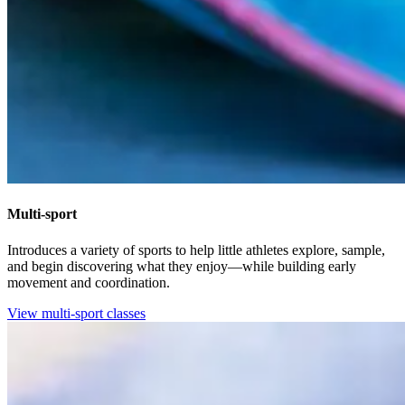
Multi-sport​​​​‌ ‍ ​‍​‍‌‍ ‌ ​‍‌‍‍‌‌‍‌ ‌‍‍‌‌‍ ‍​‍​‍​ ‍‍​‍​‍‌ ​ ‌‍​‌‌‍ ‍‌‍‍‌‌ ‌​‌ ‍‌​‍ ‍‌‍‍‌‌‍ ​‍​‍​‍ ​​‍​‍‌‍‍​‌ ​‍‌‍‌‌‌‍‌‍​‍​‍​ ‍‍​‍​‍‌‍‍​‌ ‌​‌ ‌​‌ ​​‌ ​ ​ ‍‍​‍ ​‍ ‌‍​ ‌‍‍​‌‍‌‌‌‍ ​‌ ​ ‌‍‌‌‌‍​‌‌ ​​‌‍‍‌‌‍‌‌‌ ​‍‌ ​ ​‍ ‍‌ ​ ‌‍​‌‌‍ ‍‌‍‍‌‌ ‌​‌ ‍‌​‍ ‍‌ ​ ‌ ‌​‌ ‌‌‌‍‌​‌‍‍‌‌‍ ​‍ ‌‍‍‌‌‍ ‍‌ ‌​‌‍‌‌‌‍ ‍‌ ‌​​‍ ‌‍‌‌‌‍‌​‌‍‍‌‌ ‌​​‍ ‌‍ ‌‌‍ ‌‍‌​‌‍‌‌​ ‌‌ ​​‌ ​‍‌‍‌‌‌ ​ ‌‍‌‌‌‍ ‍‌ ‌​‌‍​‌‌ ‌​‌‍‍‌‌‍ ‌‍ ‍​ ‍ ‌‍‍‌‌‍‌​​ ‌​ ‍‌​ ‍‌​ ​​​ ‍‌‌‍‌‌​ ‌‌‌‍‌​​ ‌‌​‍ ‌‌‍‌‍​ ​‍‌‍​‌​ ‍‌​‍ ‌​ ‌​​ ‍​‌‍‌‍‌‍​ ​‍ ‌‌‍​‌​ ‌ ​ ‍​​ ‌‌​‍ ‌‌‍​‍​ ‌‌‌‍‌​​ ‌ ​ ‌ ​ ​‍​ ‌‌​ ‌‍​ ‍​​ ​‌​ ​‌‌‍​‍​ ‍ ‌ ‌​‌ ‍‌‌ ​​‌‍‌‌​ ‌‌ ‌‍‌‍‌‌‌‍ ‍‌ ‌‌‌‍‌‌‌‌​ ‌‍ ​‌ ‌‌‌‍‌ ‌‌​​‌‍​‌‌‍‌ ‌‍‌‌​ ‍ ‌ ​​‌‍​‌‌ ‌​‌‍‍​​ ‌‌ ​​‌‍​‌‌‍‌ ‌‍‌‌‌​​‍‌ ‌‌‌‍‍‌‌‍ ​‌‍‌​‌‍‌‌‌ ​‍​‍‌‌​ ‌‌‌​​‍‌‌ ‌‍‍ ‌‍‌‌‌ ‍‌​‍‌‌​ ​ ‌​‌​​‍‌‌​ ​ ‌​‌​​‍‌‌​ ​‍​ ​‍​ ​​​ ‌‌‌‍​ ​ ‍‌​ ‌ ​ ​​​ ‍‌​ ‌ ​ ‌‍​ ​‍​ ​‍​ ​‌​‍‌‌​ ​‍​ ​‍​‍‌‌​ ‌‌‌​‌​​‍ ‍‌ ‌​‌‍​‌‌‍​‍‌ ​ ​‍‌‌​ ‌‌‌​​‍‌‌ ‌‍‍ ‌‍‌‌‌ ‍‌​‍‌‌​ ​ ‌​‌​​‍‌‌​ ​ ‌​‌​​‍‌‌​ ​‍​ ​‍‌‍‌‌‌‍‌​​ ‌‍‌‍‌​​ ​​​ ​‌​ ‌‌​ ​‍‌‍​‍​ ‌ ‌‍‌‌​ ​‌​‍‌‌​ ​‍​ ​‍​‍‌‌​ ‌‌‌​‌​​‍ ‍‌‍​ ‌‍ ‌‍ ‍‌ ‌​‌‍‌‌‌‍ ‍‌ ‌​​‍‌‌​ ‌‌‌​​‍‌‌ ‌‍‍ ‌‍‌‌‌ ‍‌​‍‌‌​ ​ ‌​‌​​‍‌‌​ ​ ‌​‌​​‍‌‌​ ​‍​ ​‍‌‍‌​​ ‌‌​ ​‌​ ​‌‌‍​‌‌‍​ ​ ‌‍​ ​​‌‍‌​​ ‍​‌‍‌‌‌‍‌​​‍‌‌​ ​‍​ ​‍​‍‌‌​ ‌‌‌​‌​​‍ ‍‌ ‌​‌‍‍‌‌ ‌​‌‍ ​‌‍‌‌​ ‌‍​‍‌‍​‌‌ ​ ‌‍‌‌‌‌‌‌‌ ​‍‌‍ ​​ ‌‌‍‍​‌ ‌​‌ ‌​‌ ​​‌ ​ ​‍‌‌​ ​ ‌​​‌​‍‌‌​ ​‍‌​‌‍​‍‌‌​ ​‍‌​‌‍‌‍​ ‌‍‍​‌‍‌‌‌‍ ​‌ ​ ‌‍‌‌‌‍​‌‌ ​​‌‍‍‌‌‍‌‌‌ ​‍‌ ​ ​‍ ‍‌ ​ ‌‍​‌‌‍ ‍‌‍‍‌‌ ‌​‌ ‍‌​‍ ‍‌ ​ ‌ ‌​‌ ‌‌‌‍‌​‌‍‍‌‌‍ ​‍‌‍‌‍‍‌‌‍‌​​ ‌​ ‍‌​ ‍‌​ ​​​ ‍‌‌‍‌‌​ ‌‌‌‍‌​​ ‌‌​‍ ‌‌‍‌‍​ ​‍‌‍​‌​ ‍‌​‍ ‌​ ‌​​ ‍​‌‍‌‍‌‍​ ​‍ ‌‌‍​‌​ ‌ ​ ‍​​ ‌‌​‍ ‌‌‍​‍​ ‌‌‌‍‌​​ ‌ ​ ‌ ​ ​‍​ ‌‌​ ‌‍​ ‍​​ ​‌​ ​‌‌‍​‍​‍‌‍‌ ‌​‌ ‍‌‌ ​​‌‍‌‌​ ‌‌ ‌‍‌‍‌‌‌‍ ‍‌ ‌‌‌‍‌‌‌‌​ ‌‍ ​‌ ‌‌‌‍‌ ‌‌​​‌‍​‌‌‍‌ ‌‍‌‌​‍‌‍‌ ​​‌‍​‌‌ ‌​‌‍‍​​ ‌‌ ​​‌‍​‌‌‍‌ ‌‍‌‌‌​​‍‌ ‌‌‌‍‍‌‌‍ ​‌‍‌​‌‍‌‌‌ ​‍​‍‌‌​ ‌‌‌​​‍‌‌ ‌‍‍ ‌‍‌‌‌ ‍‌​‍‌‌​ ​ ‌​‌​​‍‌‌​ ​ ‌​‌​​‍‌‌​ ​‍​ ​‍​ ​​​ ‌‌‌‍​ ​ ‍‌​ ‌ ​ ​​​ ‍‌​ ‌ ​ ‌‍​ ​‍​ ​‍​ ​‌​‍‌‌​ ​‍​ ​‍​‍‌‌​ ‌‌‌​‌​​‍ ‍‌ ‌​‌‍​‌‌‍​‍‌ ​ ​‍‌‌​ ‌‌‌​​‍‌‌ ‌‍‍ ‌‍‌‌‌ ‍‌​‍‌‌​ ​ ‌​‌​​‍‌‌​ ​ ‌​‌​​‍‌‌​ ​‍​ ​‍‌‍‌‌‌‍‌​​ ‌‍‌‍‌​​ ​​​ ​‌​ ‌‌​ ​‍‌‍​‍​ ‌ ‌‍‌‌​ ​‌​‍‌‌​ ​‍​ ​‍​‍‌‌​ ‌‌‌​‌​​‍ ‍‌‍​ ‌‍ ‌‍ ‍‌ ‌​‌‍‌‌‌‍ ‍‌ ‌​​‍‌‌​ ‌‌‌​​‍‌‌ ‌‍‍ ‌‍‌‌‌ ‍‌​‍‌‌​ ​ ‌​‌​​‍‌‌​ ​ ‌​‌​​‍‌‌​ ​‍​ ​‍‌‍‌​​ ‌‌​ ​‌​ ​‌‌‍​‌‌‍​ ​ ‌‍​ ​​‌‍‌​​ ‍​‌‍‌‌‌‍‌​​‍‌‌​ ​‍​ ​‍​‍‌‌​ ‌‌‌​‌​​‍ ‍‌ ‌​‌‍‍‌‌ ‌​‌‍ ​‌‍‌‌​‍‌‍‌ ​​‌‍‌‌‌ ​‍‌ ​ ‌ ​​‌‍‌‌‌‍​ ‌ ‌​‌‍‍‌‌ ‌‍‌‍‌‌​ ‌‌ ​​‌ ‌‌‌‍​‍‌‍ ​‌‍‍‌‌ ​ ‌‍‍​‌‍‌‌‌‍‌​​‍​‍‌ ‌
Introduces a variety of sports to help little athletes explore, sample,
and begin discovering what they enjoy—while building early
movement and coordination.​​​​‌ ‍ ​‍​‍‌‍ ‌ ​‍‌‍‍‌‌‍‌ ‌‍‍‌‌‍ ‍​‍​‍​ ‍‍​‍​‍‌ ​ ‌‍​‌‌‍ ‍‌‍‍‌‌ ‌​‌ ‍‌​‍ ‍‌‍‍‌‌‍ ​‍​‍​‍ ​​‍​‍‌‍‍​‌ ​‍‌‍‌‌‌‍‌‍​‍​‍​ ‍‍​‍​‍‌‍‍​‌ ‌​‌ ‌​‌ ​​‌ ​ ​ ‍‍​‍ ​‍ ‌‍​ ‌‍‍​‌‍‌‌‌‍ ​‌ ​ ‌‍‌‌‌‍​‌‌ ​​‌‍‍‌‌‍‌‌‌ ​‍‌ ​ ​‍ ‍‌ ​ ‌‍​‌‌‍ ‍‌‍‍‌‌ ‌​‌ ‍‌​‍ ‍‌ ​ ‌ ‌​‌ ‌‌‌‍‌​‌‍‍‌‌‍ ​‍ ‌‍‍‌‌‍ ‍‌ ‌​‌‍‌‌‌‍ ‍‌ ‌​​‍ ‌‍‌‌‌‍‌​‌‍‍‌‌ ‌​​‍ ‌‍ ‌‌‍ ‌‍‌​‌‍‌‌​ ‌‌ ​​‌ ​‍‌‍‌‌‌ ​ ‌‍‌‌‌‍ ‍‌ ‌​‌‍​‌‌ ‌​‌‍‍‌‌‍ ‌‍ ‍​ ‍ ‌‍‍‌‌‍‌​​ ‌​ ‍‌​ ‍‌​ ​​​ ‍‌‌‍‌‌​ ‌‌‌‍‌​​ ‌‌​‍ ‌‌‍‌‍​ ​‍‌‍​‌​ ‍‌​‍ ‌​ ‌​​ ‍​‌‍‌‍‌‍​ ​‍ ‌‌‍​‌​ ‌ ​ ‍​​ ‌‌​‍ ‌‌‍​‍​ ‌‌‌‍‌​​ ‌ ​ ‌ ​ ​‍​ ‌‌​ ‌‍​ ‍​​ ​‌​ ​‌‌‍​‍​ ‍ ‌ ‌​‌ ‍‌‌ ​​‌‍‌‌​ ‌‌ ‌‍‌‍‌‌‌‍ ‍‌ ‌‌‌‍‌‌‌‌​ ‌‍ ​‌ ‌‌‌‍‌ ‌‌​​‌‍​‌‌‍‌ ‌‍‌‌​ ‍ ‌ ​​‌‍​‌‌ ‌​‌‍‍​​ ‌‌ ​​‌‍​‌‌‍‌ ‌‍‌‌‌​​‍‌ ‌‌‌‍‍‌‌‍ ​‌‍‌​‌‍‌‌‌ ​‍​‍‌‌​ ‌‌‌​​‍‌‌ ‌‍‍ ‌‍‌‌‌ ‍‌​‍‌‌​ ​ ‌​‌​​‍‌‌​ ​ ‌​‌​​‍‌‌​ ​‍​ ​‍​ ​​​ ‌‌‌‍​ ​ ‍‌​ ‌ ​ ​​​ ‍‌​ ‌ ​ ‌‍​ ​‍​ ​‍​ ​‌​‍‌‌​ ​‍​ ​‍​‍‌‌​ ‌‌‌​‌​​‍ ‍‌ ‌​‌‍​‌‌‍​‍‌ ​ ​‍‌‌​ ‌‌‌​​‍‌‌ ‌‍‍ ‌‍‌‌‌ ‍‌​‍‌‌​ ​ ‌​‌​​‍‌‌​ ​ ‌​‌​​‍‌‌​ ​‍​ ​‍‌‍‌‌‌‍‌​​ ‌‍‌‍‌​​ ​​​ ​‌​ ‌‌​ ​‍‌‍​‍​ ‌ ‌‍‌‌​ ​‌​‍‌‌​ ​‍​ ​‍​‍‌‌​ ‌‌‌​‌​​‍ ‍‌‍​ ‌‍ ‌‍ ‍‌ ‌​‌‍‌‌‌‍ ‍‌ ‌​​‍‌‌​ ‌‌‌​​‍‌‌ ‌‍‍ ‌‍‌‌‌ ‍‌​‍‌‌​ ​ ‌​‌​​‍‌‌​ ​ ‌​‌​​‍‌‌​ ​‍​ ​‍‌‍‌​​ ‌‌​ ​‌​ ​‌‌‍​‌‌‍​ ​ ‌‍​ ​​‌‍‌​​ ‍​‌‍‌‌‌‍‌​​‍‌‌​ ​‍​ ​‍​‍‌‌​ ‌‌‌​‌​​‍ ‍‌ ​‍‌‍‍‌‌‍​ ‌‍‍​‌‌‌​‌‍‌‌‌ ‍​‌ ‌​​‍‌‌​ ‌‌‌​​‍‌‌ ‌‍‍ ‌‍‌‌‌ ‍‌​‍‌‌​ ​ ‌​‌​​‍‌‌​ ​ ‌​‌​​‍‌‌​ ​‍​ ​‍​ ​​​ ‌‍‌‍​ ​ ‌‌​ ​ ​ ​‌​ ‌ ​ ‍​​ ‌ ‌‍‌‌​ ‍‌​ ​‍​‍‌‌​ ​‍​ ​‍​‍‌‌​ ‌‌‌​‌​​‍ ‍‌‍​ ‌‍‍​‌‍‍‌‌‍ ​‌‍‌​‌ ​‍‌‍‌‌‌‍ ‍​‍‌‌​ ‌‌‌​​‍‌‌ ‌‍‍ ‌‍‌‌‌ ‍‌​‍‌‌​ ​ ‌​‌​​‍‌‌​ ​ ‌​‌​​‍‌‌​ ​‍​ ​‍​ ‌​​ ‌ ‌‍‌​​ ​​‌‍‌​‌‍​‍​ ‍​​ ​ ​ ‌ ​ ‌‌​ ​​​ ​​​‍‌‌​ ​‍​ ​‍​‍‌‌​ ‌‌‌​‌​​‍ ‍‌ ‌​‌‍‌‌‌ ‍​‌ ‌​​ ‌‍​‍‌‍​‌‌ ​ ‌‍‌‌‌‌‌‌‌ ​‍‌‍ ​​ ‌‌‍‍​‌ ‌​‌ ‌​‌ ​​‌ ​ ​‍‌‌​ ​ ‌​​‌​‍‌‌​ ​‍‌​‌‍​‍‌‌​ ​‍‌​‌‍‌‍​ ‌‍‍​‌‍‌‌‌‍ ​‌ ​ ‌‍‌‌‌‍​‌‌ ​​‌‍‍‌‌‍‌‌‌ ​‍‌ ​ ​‍ ‍‌ ​ ‌‍​‌‌‍ ‍‌‍‍‌‌ ‌​‌ ‍‌​‍ ‍‌ ​ ‌ ‌​‌ ‌‌‌‍‌​‌‍‍‌‌‍ ​‍‌‍‌‍‍‌‌‍‌​​ ‌​ ‍‌​ ‍‌​ ​​​ ‍‌‌‍‌‌​ ‌‌‌‍‌​​ ‌‌​‍ ‌‌‍‌‍​ ​‍‌‍​‌​ ‍‌​‍ ‌​ ‌​​ ‍​‌‍‌‍‌‍​ ​‍ ‌‌‍​‌​ ‌ ​ ‍​​ ‌‌​‍ ‌‌‍​‍​ ‌‌‌‍‌​​ ‌ ​ ‌ ​ ​‍​ ‌‌​ ‌‍​ ‍​​ ​‌​ ​‌‌‍​‍​‍‌‍‌ ‌​‌ ‍‌‌ ​​‌‍‌‌​ ‌‌ ‌‍‌‍‌‌‌‍ ‍‌ ‌‌‌‍‌‌‌‌​ ‌‍ ​‌ ‌‌‌‍‌ ‌‌​​‌‍​‌‌‍‌ ‌‍‌‌​‍‌‍‌ ​​‌‍​‌‌ ‌​‌‍‍​​ ‌‌ ​​‌‍​‌‌‍‌ ‌‍‌‌‌​​‍‌ ‌‌‌‍‍‌‌‍ ​‌‍‌​‌‍‌‌‌ ​‍​‍‌‌​ ‌‌‌​​‍‌‌ ‌‍‍ ‌‍‌‌‌ ‍‌​‍‌‌​ ​ ‌​‌​​‍‌‌​ ​ ‌​‌​​‍‌‌​ ​‍​ ​‍​ ​​​ ‌‌‌‍​ ​ ‍‌​ ‌ ​ ​​​ ‍‌​ ‌ ​ ‌‍​ ​‍​ ​‍​ ​‌​‍‌‌​ ​‍​ ​‍​‍‌‌​ ‌‌‌​‌​​‍ ‍‌ ‌​‌‍​‌‌‍​‍‌ ​ ​‍‌‌​ ‌‌‌​​‍‌‌ ‌‍‍ ‌‍‌‌‌ ‍‌​‍‌‌​ ​ ‌​‌​​‍‌‌​ ​ ‌​‌​​‍‌‌​ ​‍​ ​‍‌‍‌‌‌‍‌​​ ‌‍‌‍‌​​ ​​​ ​‌​ ‌‌​ ​‍‌‍​‍​ ‌ ‌‍‌‌​ ​‌​‍‌‌​ ​‍​ ​‍​‍‌‌​ ‌‌‌​‌​​‍ ‍‌‍​ ‌‍ ‌‍ ‍‌ ‌​‌‍‌‌‌‍ ‍‌ ‌​​‍‌‌​ ‌‌‌​​‍‌‌ ‌‍‍ ‌‍‌‌‌ ‍‌​‍‌‌​ ​ ‌​‌​​‍‌‌​ ​ ‌​‌​​‍‌‌​ ​‍​ ​‍‌‍‌​​ ‌‌​ ​‌​ ​‌‌‍​‌‌‍​ ​ ‌‍​ ​​‌‍‌​​ ‍​‌‍‌‌‌‍‌​​‍‌‌​ ​‍​ ​‍​‍‌‌​ ‌‌‌​‌​​‍ ‍‌ ​‍‌‍‍‌‌‍​ ‌‍‍​‌‌‌​‌‍‌‌‌ ‍​‌ ‌​​‍‌‌​ ‌‌‌​​‍‌‌ ‌‍‍ ‌‍‌‌‌ ‍‌​‍‌‌​ ​ ‌​‌​​‍‌‌​ ​ ‌​‌​​‍‌‌​ ​‍​ ​‍​ ​​​ ‌‍‌‍​ ​ ‌‌​ ​ ​ ​‌​ ‌ ​ ‍​​ ‌ ‌‍‌‌​ ‍‌​ ​‍​‍‌‌​ ​‍​ ​‍​‍‌‌​ ‌‌‌​‌​​‍ ‍‌‍​ ‌‍‍​‌‍‍‌‌‍ ​‌‍‌​‌ ​‍‌‍‌‌‌‍ ‍​‍‌‌​ ‌‌‌​​‍‌‌ ‌‍‍ ‌‍‌‌‌ ‍‌​‍‌‌​ ​ ‌​‌​​‍‌‌​ ​ ‌​‌​​‍‌‌​ ​‍​ ​‍​ ‌​​ ‌ ‌‍‌​​ ​​‌‍‌​‌‍​‍​ ‍​​ ​ ​ ‌ ​ ‌‌​ ​​​ ​​​‍‌‌​ ​‍​ ​‍​‍‌‌​ ‌‌‌​‌​​‍ ‍‌ ‌​‌‍‌‌‌ ‍​‌ ‌​​‍‌‍‌ ​​‌‍‌‌‌ ​‍‌ ​ ‌ ​​‌‍‌‌‌‍​ ‌ ‌​‌‍‍‌‌ ‌‍‌‍‌‌​ ‌‌ ​​‌ ‌‌‌‍​‍‌‍ ​‌‍‍‌‌ ​ ‌‍‍​‌‍‌‌‌‍‌​​‍​‍‌ ‌
View multi-sport classes​​​​‌ ‍ ​‍​‍‌‍ ‌ ​‍‌‍‍‌‌‍‌ ‌‍‍‌‌‍ ‍​‍​‍​ ‍‍​‍​‍‌ ​ ‌‍​‌‌‍ ‍‌‍‍‌‌ ‌​‌ ‍‌​‍ ‍‌‍‍‌‌‍ ​‍​‍​‍ ​​‍​‍‌‍‍​‌ ​‍‌‍‌‌‌‍‌‍​‍​‍​ ‍‍​‍​‍‌‍‍​‌ ‌​‌ ‌​‌ ​​‌ ​ ​ ‍‍​‍ ​‍ ‌‍​ ‌‍‍​‌‍‌‌‌‍ ​‌ ​ ‌‍‌‌‌‍​‌‌ ​​‌‍‍‌‌‍‌‌‌ ​‍‌ ​ ​‍ ‍‌ ​ ‌‍​‌‌‍ ‍‌‍‍‌‌ ‌​‌ ‍‌​‍ ‍‌ ​ ‌ ‌​‌ ‌‌‌‍‌​‌‍‍‌‌‍ ​‍ ‌‍‍‌‌‍ ‍‌ ‌​‌‍‌‌‌‍ ‍‌ ‌​​‍ ‌‍‌‌‌‍‌​‌‍‍‌‌ ‌​​‍ ‌‍ ‌‌‍ ‌‍‌​‌‍‌‌​ ‌‌ ​​‌ ​‍‌‍‌‌‌ ​ ‌‍‌‌‌‍ ‍‌ ‌​‌‍​‌‌ ‌​‌‍‍‌‌‍ ‌‍ ‍​ ‍ ‌‍‍‌‌‍‌​​ ‌​ ‍‌​ ‍‌​ ​​​ ‍‌‌‍‌‌​ ‌‌‌‍‌​​ ‌‌​‍ ‌‌‍‌‍​ ​‍‌‍​‌​ ‍‌​‍ ‌​ ‌​​ ‍​‌‍‌‍‌‍​ ​‍ ‌‌‍​‌​ ‌ ​ ‍​​ ‌‌​‍ ‌‌‍​‍​ ‌‌‌‍‌​​ ‌ ​ ‌ ​ ​‍​ ‌‌​ ‌‍​ ‍​​ ​‌​ ​‌‌‍​‍​ ‍ ‌ ‌​‌ ‍‌‌ ​​‌‍‌‌​ ‌‌ ‌‍‌‍‌‌‌‍ ‍‌ ‌‌‌‍‌‌‌‌​ ‌‍ ​‌ ‌‌‌‍‌ ‌‌​​‌‍​‌‌‍‌ ‌‍‌‌​ ‍ ‌ ​​‌‍​‌‌ ‌​‌‍‍​​ ‌‌ ​​‌‍​‌‌‍‌ ‌‍‌‌‌​​‍‌ ‌‌‌‍‍‌‌‍ ​‌‍‌​‌‍‌‌‌ ​‍​‍‌‌​ ‌‌‌​​‍‌‌ ‌‍‍ ‌‍‌‌‌ ‍‌​‍‌‌​ ​ ‌​‌​​‍‌‌​ ​ ‌​‌​​‍‌‌​ ​‍​ ​‍​ ​​​ ‌‌‌‍​ ​ ‍‌​ ‌ ​ ​​​ ‍‌​ ‌ ​ ‌‍​ ​‍​ ​‍​ ​‌​‍‌‌​ ​‍​ ​‍​‍‌‌​ ‌‌‌​‌​​‍ ‍‌ ‌​‌‍​‌‌‍​‍‌ ​ ​‍‌‌​ ‌‌‌​​‍‌‌ ‌‍‍ ‌‍‌‌‌ ‍‌​‍‌‌​ ​ ‌​‌​​‍‌‌​ ​ ‌​‌​​‍‌‌​ ​‍​ ​‍‌‍‌‌‌‍‌​​ ‌‍‌‍‌​​ ​​​ ​‌​ ‌‌​ ​‍‌‍​‍​ ‌ ‌‍‌‌​ ​‌​‍‌‌​ ​‍​ ​‍​‍‌‌​ ‌‌‌​‌​​‍ ‍‌‍​ ‌‍ ‌‍ ‍‌ ‌​‌‍‌‌‌‍ ‍‌ ‌​​‍‌‌​ ‌‌‌​​‍‌‌ ‌‍‍ ‌‍‌‌‌ ‍‌​‍‌‌​ ​ ‌​‌​​‍‌‌​ ​ ‌​‌​​‍‌‌​ ​‍​ ​‍‌‍‌​​ ‌‌​ ​‌​ ​‌‌‍​‌‌‍​ ​ ‌‍​ ​​‌‍‌​​ ‍​‌‍‌‌‌‍‌​​‍‌‌​ ​‍​ ​‍​‍‌‌​ ‌‌‌​‌​​‍ ‍‌‍​‍‌ ‌‌‌ ‌​‌ ‌​‌‍ ‌‍ ‍‌ ​ ​‍‌‌​ ‌‌‌​​‍‌‌ ‌‍‍ ‌‍‌‌‌ ‍‌​‍‌‌​ ​ ‌​‌​​‍‌‌​ ​ ‌​‌​​‍‌‌​ ​‍​ ​‍‌‍​‌​ ‌​​ ​‌​ ‌‍​ ​‍​ ‍​​ ‌ ‌‍‌‌‌‍​‍​ ​ ‌‍​‌‌‍​ ​‍‌‌​ ​‍​ ​‍​‍‌‌​ ‌‌‌​‌​​‍ ‍‌ ‌​‌‍‌‌‌ ‍​‌ ‌​​ ‌‍​‍‌‍​‌‌ ​ ‌‍‌‌‌‌‌‌‌ ​‍‌‍ ​​ ‌‌‍‍​‌ ‌​‌ ‌​‌ ​​‌ ​ ​‍‌‌​ ​ ‌​​‌​‍‌‌​ ​‍‌​‌‍​‍‌‌​ ​‍‌​‌‍‌‍​ ‌‍‍​‌‍‌‌‌‍ ​‌ ​ ‌‍‌‌‌‍​‌‌ ​​‌‍‍‌‌‍‌‌‌ ​‍‌ ​ ​‍ ‍‌ ​ ‌‍​‌‌‍ ‍‌‍‍‌‌ ‌​‌ ‍‌​‍ ‍‌ ​ ‌ ‌​‌ ‌‌‌‍‌​‌‍‍‌‌‍ ​‍‌‍‌‍‍‌‌‍‌​​ ‌​ ‍‌​ ‍‌​ ​​​ ‍‌‌‍‌‌​ ‌‌‌‍‌​​ ‌‌​‍ ‌‌‍‌‍​ ​‍‌‍​‌​ ‍‌​‍ ‌​ ‌​​ ‍​‌‍‌‍‌‍​ ​‍ ‌‌‍​‌​ ‌ ​ ‍​​ ‌‌​‍ ‌‌‍​‍​ ‌‌‌‍‌​​ ‌ ​ ‌ ​ ​‍​ ‌‌​ ‌‍​ ‍​​ ​‌​ ​‌‌‍​‍​‍‌‍‌ ‌​‌ ‍‌‌ ​​‌‍‌‌​ ‌‌ ‌‍‌‍‌‌‌‍ ‍‌ ‌‌‌‍‌‌‌‌​ ‌‍ ​‌ ‌‌‌‍‌ ‌‌​​‌‍​‌‌‍‌ ‌‍‌‌​‍‌‍‌ ​​‌‍​‌‌ ‌​‌‍‍​​ ‌‌ ​​‌‍​‌‌‍‌ ‌‍‌‌‌​​‍‌ ‌‌‌‍‍‌‌‍ ​‌‍‌​‌‍‌‌‌ ​‍​‍‌‌​ ‌‌‌​​‍‌‌ ‌‍‍ ‌‍‌‌‌ ‍‌​‍‌‌​ ​ ‌​‌​​‍‌‌​ ​ ‌​‌​​‍‌‌​ ​‍​ ​‍​ ​​​ ‌‌‌‍​ ​ ‍‌​ ‌ ​ ​​​ ‍‌​ ‌ ​ ‌‍​ ​‍​ ​‍​ ​‌​‍‌‌​ ​‍​ ​‍​‍‌‌​ ‌‌‌​‌​​‍ ‍‌ ‌​‌‍​‌‌‍​‍‌ ​ ​‍‌‌​ ‌‌‌​​‍‌‌ ‌‍‍ ‌‍‌‌‌ ‍‌​‍‌‌​ ​ ‌​‌​​‍‌‌​ ​ ‌​‌​​‍‌‌​ ​‍​ ​‍‌‍‌‌‌‍‌​​ ‌‍‌‍‌​​ ​​​ ​‌​ ‌‌​ ​‍‌‍​‍​ ‌ ‌‍‌‌​ ​‌​‍‌‌​ ​‍​ ​‍​‍‌‌​ ‌‌‌​‌​​‍ ‍‌‍​ ‌‍ ‌‍ ‍‌ ‌​‌‍‌‌‌‍ ‍‌ ‌​​‍‌‌​ ‌‌‌​​‍‌‌ ‌‍‍ ‌‍‌‌‌ ‍‌​‍‌‌​ ​ ‌​‌​​‍‌‌​ ​ ‌​‌​​‍‌‌​ ​‍​ ​‍‌‍‌​​ ‌‌​ ​‌​ ​‌‌‍​‌‌‍​ ​ ‌‍​ ​​‌‍‌​​ ‍​‌‍‌‌‌‍‌​​‍‌‌​ ​‍​ ​‍​‍‌‌​ ‌‌‌​‌​​‍ ‍‌‍​‍‌ ‌‌‌ ‌​‌ ‌​‌‍ ‌‍ ‍‌ ​ ​‍‌‌​ ‌‌‌​​‍‌‌ ‌‍‍ ‌‍‌‌‌ ‍‌​‍‌‌​ ​ ‌​‌​​‍‌‌​ ​ ‌​‌​​‍‌‌​ ​‍​ ​‍‌‍​‌​ ‌​​ ​‌​ ‌‍​ ​‍​ ‍​​ ‌ ‌‍‌‌‌‍​‍​ ​ ‌‍​‌‌‍​ ​‍‌‌​ ​‍​ ​‍​‍‌‌​ ‌‌‌​‌​​‍ ‍‌ ‌​‌‍‌‌‌ ‍​‌ ‌​​‍‌‍‌ ​​‌‍‌‌‌ ​‍‌ ​ ‌ ​​‌‍‌‌‌‍​ ‌ ‌​‌‍‍‌‌ ‌‍‌‍‌‌​ ‌‌ ​​‌ ‌‌‌‍​‍‌‍ ​‌‍‍‌‌ ​ ‌‍‍​‌‍‌‌‌‍‌​​‍​‍‌ ‌