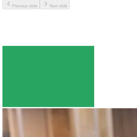
Previous slide
Next slide
"The coach kept every child engaged and helped my
daughter hit new skills quickly. She was patient,
focused, and great with the kids."​​​​‌ ‍ ​‍​‍‌‍ ‌ ​‍‌‍‍‌‌‍‌ ‌‍‍‌‌‍ ‍​‍​‍​ ‍‍​‍​‍‌ ​ ‌‍​‌‌‍ ‍‌‍‍‌‌ ‌​‌ ‍‌​‍ ‍‌‍‍‌‌‍ ​‍​‍​‍ ​​‍​‍‌‍‍​‌ ​‍‌‍‌‌‌‍‌‍​‍​‍​ ‍‍​‍​‍‌‍‍​‌ ‌​‌ ‌​‌ ​​‌ ​ ​ ‍‍​‍ ​‍ ‌‍​ ‌‍‍​‌‍‌‌‌‍ ​‌ ​ ‌‍‌‌‌‍​‌‌ ​​‌‍‍‌‌‍‌‌‌ ​‍‌ ​ ​‍ ‍‌ ​ ‌‍​‌‌‍ ‍‌‍‍‌‌ ‌​‌ ‍‌​‍ ‍‌ ​ ‌ ‌​‌ ‌‌‌‍‌​‌‍‍‌‌‍ ​‍ ‌‍‍‌‌‍ ‍‌ ‌​‌‍‌‌‌‍ ‍‌ ‌​​‍ ‌‍‌‌‌‍‌​‌‍‍‌‌ ‌​​‍ ‌‍ ‌‌‍ ‌‍‌​‌‍‌‌​ ‌‌ ​​‌ ​‍‌‍‌‌‌ ​ ‌‍‌‌‌‍ ‍‌ ‌​‌‍​‌‌ ‌​‌‍‍‌‌‍ ‌‍ ‍​ ‍ ‌‍‍‌‌‍‌​​ ‌​ ‍‌​ ‍‌​ ​​​ ‍‌‌‍‌‌​ ‌‌‌‍‌​​ ‌‌​‍ ‌‌‍‌‍​ ​‍‌‍​‌​ ‍‌​‍ ‌​ ‌​​ ‍​‌‍‌‍‌‍​ ​‍ ‌‌‍​‌​ ‌ ​ ‍​​ ‌‌​‍ ‌‌‍​‍​ ‌‌‌‍‌​​ ‌ ​ ‌ ​ ​‍​ ‌‌​ ‌‍​ ‍​​ ​‌​ ​‌‌‍​‍​ ‍ ‌ ‌​‌ ‍‌‌ ​​‌‍‌‌​ ‌‌ ‌‍‌‍‌‌‌‍ ‍‌ ‌‌‌‍‌‌‌‌​ ‌‍ ​‌ ‌‌‌‍‌ ‌‌​​‌‍​‌‌‍‌ ‌‍‌‌​ ‍ ‌ ​​‌‍​‌‌ ‌​‌‍‍​​ ‌‌ ​​‌‍​‌‌‍‌ ‌‍‌‌‌​​‍‌ ‌‌‌‍‍‌‌‍ ​‌‍‌​‌‍‌‌‌ ​‍​‍‌‌​ ‌‌‌​​‍‌‌ ‌‍‍ ‌‍‌‌‌ ‍‌​‍‌‌​ ​ ‌​‌​​‍‌‌​ ​ ‌​‌​​‍‌‌​ ​‍​ ​‍‌‍​ ‌‍​‍‌‍​‍‌‍​‍​ ‌ ​ ​​​ ‌​​ ‌​‌‍​ ​ ‌ ​ ​‍‌‍‌‍​‍‌‌​ ​‍​ ​‍​‍‌‌​ ‌‌‌​‌​​‍ ‍‌ ​‌‌ ‌‌‌‍ ‌ ‌​‌‍‌‌​ ‌‍​‍‌‍​‌‌ ​ ‌‍‌‌‌‌‌‌‌ ​‍‌‍ ​​ ‌‌‍‍​‌ ‌​‌ ‌​‌ ​​‌ ​ ​‍‌‌​ ​ ‌​​‌​‍‌‌​ ​‍‌​‌‍​‍‌‌​ ​‍‌​‌‍‌‍​ ‌‍‍​‌‍‌‌‌‍ ​‌ ​ ‌‍‌‌‌‍​‌‌ ​​‌‍‍‌‌‍‌‌‌ ​‍‌ ​ ​‍ ‍‌ ​ ‌‍​‌‌‍ ‍‌‍‍‌‌ ‌​‌ ‍‌​‍ ‍‌ ​ ‌ ‌​‌ ‌‌‌‍‌​‌‍‍‌‌‍ ​‍‌‍‌‍‍‌‌‍‌​​ ‌​ ‍‌​ ‍‌​ ​​​ ‍‌‌‍‌‌​ ‌‌‌‍‌​​ ‌‌​‍ ‌‌‍‌‍​ ​‍‌‍​‌​ ‍‌​‍ ‌​ ‌​​ ‍​‌‍‌‍‌‍​ ​‍ ‌‌‍​‌​ ‌ ​ ‍​​ ‌‌​‍ ‌‌‍​‍​ ‌‌‌‍‌​​ ‌ ​ ‌ ​ ​‍​ ‌‌​ ‌‍​ ‍​​ ​‌​ ​‌‌‍​‍​‍‌‍‌ ‌​‌ ‍‌‌ ​​‌‍‌‌​ ‌‌ ‌‍‌‍‌‌‌‍ ‍‌ ‌‌‌‍‌‌‌‌​ ‌‍ ​‌ ‌‌‌‍‌ ‌‌​​‌‍​‌‌‍‌ ‌‍‌‌​‍‌‍‌ ​​‌‍​‌‌ ‌​‌‍‍​​ ‌‌ ​​‌‍​‌‌‍‌ ‌‍‌‌‌​​‍‌ ‌‌‌‍‍‌‌‍ ​‌‍‌​‌‍‌‌‌ ​‍​‍‌‌​ ‌‌‌​​‍‌‌ ‌‍‍ ‌‍‌‌‌ ‍‌​‍‌‌​ ​ ‌​‌​​‍‌‌​ ​ ‌​‌​​‍‌‌​ ​‍​ ​‍‌‍​ ‌‍​‍‌‍​‍‌‍​‍​ ‌ ​ ​​​ ‌​​ ‌​‌‍​ ​ ‌ ​ ​‍‌‍‌‍​‍‌‌​ ​‍​ ​‍​‍‌‌​ ‌‌‌​‌​​‍ ‍‌ ​‌‌ ‌‌‌‍ ‌ ‌​‌‍‌‌​‍‌‍‌ ​​‌‍‌‌‌ ​‍‌ ​ ‌ ​​‌‍‌‌‌‍​ ‌ ‌​‌‍‍‌‌ ‌‍‌‍‌‌​ ‌‌ ​​‌ ‌‌‌‍​‍‌‍ ​‌‍‍‌‌ ​ ‌‍‍​‌‍‌‌‌‍‌​​‍​‍‌ ‌
Chelsea Piers Class Parent​​​​‌ ‍ ​‍​‍‌‍ ‌ ​‍‌‍‍‌‌‍‌ ‌‍‍‌‌‍ ‍​‍​‍​ ‍‍​‍​‍‌ ​ ‌‍​‌‌‍ ‍‌‍‍‌‌ ‌​‌ ‍‌​‍ ‍‌‍‍‌‌‍ ​‍​‍​‍ ​​‍​‍‌‍‍​‌ ​‍‌‍‌‌‌‍‌‍​‍​‍​ ‍‍​‍​‍‌‍‍​‌ ‌​‌ ‌​‌ ​​‌ ​ ​ ‍‍​‍ ​‍ ‌‍​ ‌‍‍​‌‍‌‌‌‍ ​‌ ​ ‌‍‌‌‌‍​‌‌ ​​‌‍‍‌‌‍‌‌‌ ​‍‌ ​ ​‍ ‍‌ ​ ‌‍​‌‌‍ ‍‌‍‍‌‌ ‌​‌ ‍‌​‍ ‍‌ ​ ‌ ‌​‌ ‌‌‌‍‌​‌‍‍‌‌‍ ​‍ ‌‍‍‌‌‍ ‍‌ ‌​‌‍‌‌‌‍ ‍‌ ‌​​‍ ‌‍‌‌‌‍‌​‌‍‍‌‌ ‌​​‍ ‌‍ ‌‌‍ ‌‍‌​‌‍‌‌​ ‌‌ ​​‌ ​‍‌‍‌‌‌ ​ ‌‍‌‌‌‍ ‍‌ ‌​‌‍​‌‌ ‌​‌‍‍‌‌‍ ‌‍ ‍​ ‍ ‌‍‍‌‌‍‌​​ ‌​ ‍‌​ ‍‌​ ​​​ ‍‌‌‍‌‌​ ‌‌‌‍‌​​ ‌‌​‍ ‌‌‍‌‍​ ​‍‌‍​‌​ ‍‌​‍ ‌​ ‌​​ ‍​‌‍‌‍‌‍​ ​‍ ‌‌‍​‌​ ‌ ​ ‍​​ ‌‌​‍ ‌‌‍​‍​ ‌‌‌‍‌​​ ‌ ​ ‌ ​ ​‍​ ‌‌​ ‌‍​ ‍​​ ​‌​ ​‌‌‍​‍​ ‍ ‌ ‌​‌ ‍‌‌ ​​‌‍‌‌​ ‌‌ ‌‍‌‍‌‌‌‍ ‍‌ ‌‌‌‍‌‌‌‌​ ‌‍ ​‌ ‌‌‌‍‌ ‌‌​​‌‍​‌‌‍‌ ‌‍‌‌​ ‍ ‌ ​​‌‍​‌‌ ‌​‌‍‍​​ ‌‌ ​​‌‍​‌‌‍‌ ‌‍‌‌‌​​‍‌ ‌‌‌‍‍‌‌‍ ​‌‍‌​‌‍‌‌‌ ​‍​‍‌‌​ ‌‌‌​​‍‌‌ ‌‍‍ ‌‍‌‌‌ ‍‌​‍‌‌​ ​ ‌​‌​​‍‌‌​ ​ ‌​‌​​‍‌‌​ ​‍​ ​‍‌‍​ ‌‍​‍‌‍​‍‌‍​‍​ ‌ ​ ​​​ ‌​​ ‌​‌‍​ ​ ‌ ​ ​‍‌‍‌‍​‍‌‌​ ​‍​ ​‍​‍‌‌​ ‌‌‌​‌​​‍ ‍‌‍​‌‌ ‌‌‌ ‌​‌‍‍​‌‍ ‌ ​‍​ ‌‍​‍‌‍​‌‌ ​ ‌‍‌‌‌‌‌‌‌ ​‍‌‍ ​​ ‌‌‍‍​‌ ‌​‌ ‌​‌ ​​‌ ​ ​‍‌‌​ ​ ‌​​‌​‍‌‌​ ​‍‌​‌‍​‍‌‌​ ​‍‌​‌‍‌‍​ ‌‍‍​‌‍‌‌‌‍ ​‌ ​ ‌‍‌‌‌‍​‌‌ ​​‌‍‍‌‌‍‌‌‌ ​‍‌ ​ ​‍ ‍‌ ​ ‌‍​‌‌‍ ‍‌‍‍‌‌ ‌​‌ ‍‌​‍ ‍‌ ​ ‌ ‌​‌ ‌‌‌‍‌​‌‍‍‌‌‍ ​‍‌‍‌‍‍‌‌‍‌​​ ‌​ ‍‌​ ‍‌​ ​​​ ‍‌‌‍‌‌​ ‌‌‌‍‌​​ ‌‌​‍ ‌‌‍‌‍​ ​‍‌‍​‌​ ‍‌​‍ ‌​ ‌​​ ‍​‌‍‌‍‌‍​ ​‍ ‌‌‍​‌​ ‌ ​ ‍​​ ‌‌​‍ ‌‌‍​‍​ ‌‌‌‍‌​​ ‌ ​ ‌ ​ ​‍​ ‌‌​ ‌‍​ ‍​​ ​‌​ ​‌‌‍​‍​‍‌‍‌ ‌​‌ ‍‌‌ ​​‌‍‌‌​ ‌‌ ‌‍‌‍‌‌‌‍ ‍‌ ‌‌‌‍‌‌‌‌​ ‌‍ ​‌ ‌‌‌‍‌ ‌‌​​‌‍​‌‌‍‌ ‌‍‌‌​‍‌‍‌ ​​‌‍​‌‌ ‌​‌‍‍​​ ‌‌ ​​‌‍​‌‌‍‌ ‌‍‌‌‌​​‍‌ ‌‌‌‍‍‌‌‍ ​‌‍‌​‌‍‌‌‌ ​‍​‍‌‌​ ‌‌‌​​‍‌‌ ‌‍‍ ‌‍‌‌‌ ‍‌​‍‌‌​ ​ ‌​‌​​‍‌‌​ ​ ‌​‌​​‍‌‌​ ​‍​ ​‍‌‍​ ‌‍​‍‌‍​‍‌‍​‍​ ‌ ​ ​​​ ‌​​ ‌​‌‍​ ​ ‌ ​ ​‍‌‍‌‍​‍‌‌​ ​‍​ ​‍​‍‌‌​ ‌‌‌​‌​​‍ ‍‌‍​‌‌ ‌‌‌ ‌​‌‍‍​‌‍ ‌ ​‍​‍‌‍‌ ​​‌‍‌‌‌ ​‍‌ ​ ‌ ​​‌‍‌‌‌‍​ ‌ ‌​‌‍‍‌‌ ‌‍‌‍‌‌​ ‌‌ ​​‌ ‌‌‌‍​‍‌‍ ​‌‍‍‌‌ ​ ‌‍‍​‌‍‌‌‌‍‌​​‍​‍‌ ‌