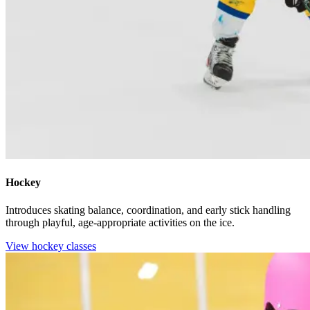
Hockey​​​​‌ ‍ ​‍​‍‌‍ ‌ ​‍‌‍‍‌‌‍‌ ‌‍‍‌‌‍ ‍​‍​‍​ ‍‍​‍​‍‌ ​ ‌‍​‌‌‍ ‍‌‍‍‌‌ ‌​‌ ‍‌​‍ ‍‌‍‍‌‌‍ ​‍​‍​‍ ​​‍​‍‌‍‍​‌ ​‍‌‍‌‌‌‍‌‍​‍​‍​ ‍‍​‍​‍‌‍‍​‌ ‌​‌ ‌​‌ ​​‌ ​ ​ ‍‍​‍ ​‍ ‌‍​ ‌‍‍​‌‍‌‌‌‍ ​‌ ​ ‌‍‌‌‌‍​‌‌ ​​‌‍‍‌‌‍‌‌‌ ​‍‌ ​ ​‍ ‍‌ ​ ‌‍​‌‌‍ ‍‌‍‍‌‌ ‌​‌ ‍‌​‍ ‍‌ ​ ‌ ‌​‌ ‌‌‌‍‌​‌‍‍‌‌‍ ​‍ ‌‍‍‌‌‍ ‍‌ ‌​‌‍‌‌‌‍ ‍‌ ‌​​‍ ‌‍‌‌‌‍‌​‌‍‍‌‌ ‌​​‍ ‌‍ ‌‌‍ ‌‍‌​‌‍‌‌​ ‌‌ ​​‌ ​‍‌‍‌‌‌ ​ ‌‍‌‌‌‍ ‍‌ ‌​‌‍​‌‌ ‌​‌‍‍‌‌‍ ‌‍ ‍​ ‍ ‌‍‍‌‌‍‌​​ ‌​ ‍‌​ ‍‌​ ​​​ ‍‌‌‍‌‌​ ‌‌‌‍‌​​ ‌‌​‍ ‌‌‍‌‍​ ​‍‌‍​‌​ ‍‌​‍ ‌​ ‌​​ ‍​‌‍‌‍‌‍​ ​‍ ‌‌‍​‌​ ‌ ​ ‍​​ ‌‌​‍ ‌‌‍​‍​ ‌‌‌‍‌​​ ‌ ​ ‌ ​ ​‍​ ‌‌​ ‌‍​ ‍​​ ​‌​ ​‌‌‍​‍​ ‍ ‌ ‌​‌ ‍‌‌ ​​‌‍‌‌​ ‌‌ ‌‍‌‍‌‌‌‍ ‍‌ ‌‌‌‍‌‌‌‌​ ‌‍ ​‌ ‌‌‌‍‌ ‌‌​​‌‍​‌‌‍‌ ‌‍‌‌​ ‍ ‌ ​​‌‍​‌‌ ‌​‌‍‍​​ ‌‌ ​​‌‍​‌‌‍‌ ‌‍‌‌‌​​‍‌ ‌‌‌‍‍‌‌‍ ​‌‍‌​‌‍‌‌‌ ​‍​‍‌‌​ ‌‌‌​​‍‌‌ ‌‍‍ ‌‍‌‌‌ ‍‌​‍‌‌​ ​ ‌​‌​​‍‌‌​ ​ ‌​‌​​‍‌‌​ ​‍​ ​‍​ ​​​ ‌‌‌‍​ ​ ‍‌​ ‌ ​ ​​​ ‍‌​ ‌ ​ ‌‍​ ​‍​ ​‍​ ​‌​‍‌‌​ ​‍​ ​‍​‍‌‌​ ‌‌‌​‌​​‍ ‍‌ ‌​‌‍​‌‌‍​‍‌ ​ ​‍‌‌​ ‌‌‌​​‍‌‌ ‌‍‍ ‌‍‌‌‌ ‍‌​‍‌‌​ ​ ‌​‌​​‍‌‌​ ​ ‌​‌​​‍‌‌​ ​‍​ ​‍‌‍‌‌‌‍‌​​ ‌‍‌‍‌​​ ​​​ ​‌​ ‌‌​ ​‍‌‍​‍​ ‌ ‌‍‌‌​ ​‌​‍‌‌​ ​‍​ ​‍​‍‌‌​ ‌‌‌​‌​​‍ ‍‌‍​ ‌‍ ‌‍ ‍‌ ‌​‌‍‌‌‌‍ ‍‌ ‌​​‍‌‌​ ‌‌‌​​‍‌‌ ‌‍‍ ‌‍‌‌‌ ‍‌​‍‌‌​ ​ ‌​‌​​‍‌‌​ ​ ‌​‌​​‍‌‌​ ​‍​ ​‍​ ‌ ​ ‌​​ ​‍​ ‌‍​ ‌‌‌‍​ ​ ‍‌​ ​‌​ ‍​​ ​‍​ ​ ​ ‌ ​ ‌​‌‍​ ​ ‌​‌‍‌‌​ ​‍‌‍​‍‌‍​ ​ ‌‌‌‍‌​‌‍‌​​ ‌ ‌‍​ ​ ​ ​ ‌ ‌‍‌‌​ ‍​​ ‌ ​ ‍​​ ‌​​ ​‍​‍‌‌​ ​‍​ ​‍​‍‌‌​ ‌‌‌​‌​​‍ ‍‌ ‌​‌‍‍‌‌ ‌​‌‍ ​‌‍‌‌​ ‌‍​‍‌‍​‌‌ ​ ‌‍‌‌‌‌‌‌‌ ​‍‌‍ ​​ ‌‌‍‍​‌ ‌​‌ ‌​‌ ​​‌ ​ ​‍‌‌​ ​ ‌​​‌​‍‌‌​ ​‍‌​‌‍​‍‌‌​ ​‍‌​‌‍‌‍​ ‌‍‍​‌‍‌‌‌‍ ​‌ ​ ‌‍‌‌‌‍​‌‌ ​​‌‍‍‌‌‍‌‌‌ ​‍‌ ​ ​‍ ‍‌ ​ ‌‍​‌‌‍ ‍‌‍‍‌‌ ‌​‌ ‍‌​‍ ‍‌ ​ ‌ ‌​‌ ‌‌‌‍‌​‌‍‍‌‌‍ ​‍‌‍‌‍‍‌‌‍‌​​ ‌​ ‍‌​ ‍‌​ ​​​ ‍‌‌‍‌‌​ ‌‌‌‍‌​​ ‌‌​‍ ‌‌‍‌‍​ ​‍‌‍​‌​ ‍‌​‍ ‌​ ‌​​ ‍​‌‍‌‍‌‍​ ​‍ ‌‌‍​‌​ ‌ ​ ‍​​ ‌‌​‍ ‌‌‍​‍​ ‌‌‌‍‌​​ ‌ ​ ‌ ​ ​‍​ ‌‌​ ‌‍​ ‍​​ ​‌​ ​‌‌‍​‍​‍‌‍‌ ‌​‌ ‍‌‌ ​​‌‍‌‌​ ‌‌ ‌‍‌‍‌‌‌‍ ‍‌ ‌‌‌‍‌‌‌‌​ ‌‍ ​‌ ‌‌‌‍‌ ‌‌​​‌‍​‌‌‍‌ ‌‍‌‌​‍‌‍‌ ​​‌‍​‌‌ ‌​‌‍‍​​ ‌‌ ​​‌‍​‌‌‍‌ ‌‍‌‌‌​​‍‌ ‌‌‌‍‍‌‌‍ ​‌‍‌​‌‍‌‌‌ ​‍​‍‌‌​ ‌‌‌​​‍‌‌ ‌‍‍ ‌‍‌‌‌ ‍‌​‍‌‌​ ​ ‌​‌​​‍‌‌​ ​ ‌​‌​​‍‌‌​ ​‍​ ​‍​ ​​​ ‌‌‌‍​ ​ ‍‌​ ‌ ​ ​​​ ‍‌​ ‌ ​ ‌‍​ ​‍​ ​‍​ ​‌​‍‌‌​ ​‍​ ​‍​‍‌‌​ ‌‌‌​‌​​‍ ‍‌ ‌​‌‍​‌‌‍​‍‌ ​ ​‍‌‌​ ‌‌‌​​‍‌‌ ‌‍‍ ‌‍‌‌‌ ‍‌​‍‌‌​ ​ ‌​‌​​‍‌‌​ ​ ‌​‌​​‍‌‌​ ​‍​ ​‍‌‍‌‌‌‍‌​​ ‌‍‌‍‌​​ ​​​ ​‌​ ‌‌​ ​‍‌‍​‍​ ‌ ‌‍‌‌​ ​‌​‍‌‌​ ​‍​ ​‍​‍‌‌​ ‌‌‌​‌​​‍ ‍‌‍​ ‌‍ ‌‍ ‍‌ ‌​‌‍‌‌‌‍ ‍‌ ‌​​‍‌‌​ ‌‌‌​​‍‌‌ ‌‍‍ ‌‍‌‌‌ ‍‌​‍‌‌​ ​ ‌​‌​​‍‌‌​ ​ ‌​‌​​‍‌‌​ ​‍​ ​‍​ ‌ ​ ‌​​ ​‍​ ‌‍​ ‌‌‌‍​ ​ ‍‌​ ​‌​ ‍​​ ​‍​ ​ ​ ‌ ​ ‌​‌‍​ ​ ‌​‌‍‌‌​ ​‍‌‍​‍‌‍​ ​ ‌‌‌‍‌​‌‍‌​​ ‌ ‌‍​ ​ ​ ​ ‌ ‌‍‌‌​ ‍​​ ‌ ​ ‍​​ ‌​​ ​‍​‍‌‌​ ​‍​ ​‍​‍‌‌​ ‌‌‌​‌​​‍ ‍‌ ‌​‌‍‍‌‌ ‌​‌‍ ​‌‍‌‌​‍‌‍‌ ​​‌‍‌‌‌ ​‍‌ ​ ‌ ​​‌‍‌‌‌‍​ ‌ ‌​‌‍‍‌‌ ‌‍‌‍‌‌​ ‌‌ ​​‌ ‌‌‌‍​‍‌‍ ​‌‍‍‌‌ ​ ‌‍‍​‌‍‌‌‌‍‌​​‍​‍‌ ‌
Introduces skating balance, coordination, and early stick handling
through playful, age-appropriate activities on the ice.​​​​‌ ‍ ​‍​‍‌‍ ‌ ​‍‌‍‍‌‌‍‌ ‌‍‍‌‌‍ ‍​‍​‍​ ‍‍​‍​‍‌ ​ ‌‍​‌‌‍ ‍‌‍‍‌‌ ‌​‌ ‍‌​‍ ‍‌‍‍‌‌‍ ​‍​‍​‍ ​​‍​‍‌‍‍​‌ ​‍‌‍‌‌‌‍‌‍​‍​‍​ ‍‍​‍​‍‌‍‍​‌ ‌​‌ ‌​‌ ​​‌ ​ ​ ‍‍​‍ ​‍ ‌‍​ ‌‍‍​‌‍‌‌‌‍ ​‌ ​ ‌‍‌‌‌‍​‌‌ ​​‌‍‍‌‌‍‌‌‌ ​‍‌ ​ ​‍ ‍‌ ​ ‌‍​‌‌‍ ‍‌‍‍‌‌ ‌​‌ ‍‌​‍ ‍‌ ​ ‌ ‌​‌ ‌‌‌‍‌​‌‍‍‌‌‍ ​‍ ‌‍‍‌‌‍ ‍‌ ‌​‌‍‌‌‌‍ ‍‌ ‌​​‍ ‌‍‌‌‌‍‌​‌‍‍‌‌ ‌​​‍ ‌‍ ‌‌‍ ‌‍‌​‌‍‌‌​ ‌‌ ​​‌ ​‍‌‍‌‌‌ ​ ‌‍‌‌‌‍ ‍‌ ‌​‌‍​‌‌ ‌​‌‍‍‌‌‍ ‌‍ ‍​ ‍ ‌‍‍‌‌‍‌​​ ‌​ ‍‌​ ‍‌​ ​​​ ‍‌‌‍‌‌​ ‌‌‌‍‌​​ ‌‌​‍ ‌‌‍‌‍​ ​‍‌‍​‌​ ‍‌​‍ ‌​ ‌​​ ‍​‌‍‌‍‌‍​ ​‍ ‌‌‍​‌​ ‌ ​ ‍​​ ‌‌​‍ ‌‌‍​‍​ ‌‌‌‍‌​​ ‌ ​ ‌ ​ ​‍​ ‌‌​ ‌‍​ ‍​​ ​‌​ ​‌‌‍​‍​ ‍ ‌ ‌​‌ ‍‌‌ ​​‌‍‌‌​ ‌‌ ‌‍‌‍‌‌‌‍ ‍‌ ‌‌‌‍‌‌‌‌​ ‌‍ ​‌ ‌‌‌‍‌ ‌‌​​‌‍​‌‌‍‌ ‌‍‌‌​ ‍ ‌ ​​‌‍​‌‌ ‌​‌‍‍​​ ‌‌ ​​‌‍​‌‌‍‌ ‌‍‌‌‌​​‍‌ ‌‌‌‍‍‌‌‍ ​‌‍‌​‌‍‌‌‌ ​‍​‍‌‌​ ‌‌‌​​‍‌‌ ‌‍‍ ‌‍‌‌‌ ‍‌​‍‌‌​ ​ ‌​‌​​‍‌‌​ ​ ‌​‌​​‍‌‌​ ​‍​ ​‍​ ​​​ ‌‌‌‍​ ​ ‍‌​ ‌ ​ ​​​ ‍‌​ ‌ ​ ‌‍​ ​‍​ ​‍​ ​‌​‍‌‌​ ​‍​ ​‍​‍‌‌​ ‌‌‌​‌​​‍ ‍‌ ‌​‌‍​‌‌‍​‍‌ ​ ​‍‌‌​ ‌‌‌​​‍‌‌ ‌‍‍ ‌‍‌‌‌ ‍‌​‍‌‌​ ​ ‌​‌​​‍‌‌​ ​ ‌​‌​​‍‌‌​ ​‍​ ​‍‌‍‌‌‌‍‌​​ ‌‍‌‍‌​​ ​​​ ​‌​ ‌‌​ ​‍‌‍​‍​ ‌ ‌‍‌‌​ ​‌​‍‌‌​ ​‍​ ​‍​‍‌‌​ ‌‌‌​‌​​‍ ‍‌‍​ ‌‍ ‌‍ ‍‌ ‌​‌‍‌‌‌‍ ‍‌ ‌​​‍‌‌​ ‌‌‌​​‍‌‌ ‌‍‍ ‌‍‌‌‌ ‍‌​‍‌‌​ ​ ‌​‌​​‍‌‌​ ​ ‌​‌​​‍‌‌​ ​‍​ ​‍​ ‌ ​ ‌​​ ​‍​ ‌‍​ ‌‌‌‍​ ​ ‍‌​ ​‌​ ‍​​ ​‍​ ​ ​ ‌ ​ ‌​‌‍​ ​ ‌​‌‍‌‌​ ​‍‌‍​‍‌‍​ ​ ‌‌‌‍‌​‌‍‌​​ ‌ ‌‍​ ​ ​ ​ ‌ ‌‍‌‌​ ‍​​ ‌ ​ ‍​​ ‌​​ ​‍​‍‌‌​ ​‍​ ​‍​‍‌‌​ ‌‌‌​‌​​‍ ‍‌ ​‍‌‍‍‌‌‍​ ‌‍‍​‌‌‌​‌‍‌‌‌ ‍​‌ ‌​​‍‌‌​ ‌‌‌​​‍‌‌ ‌‍‍ ‌‍‌‌‌ ‍‌​‍‌‌​ ​ ‌​‌​​‍‌‌​ ​ ‌​‌​​‍‌‌​ ​‍​ ​‍‌‍​‌​ ​‍​ ‌​​ ​‌‌‍‌‍‌‍​‌​ ​​‌‍‌‌​ ‌‌‌‍‌​‌‍‌​‌‍​‍​‍‌‌​ ​‍​ ​‍​‍‌‌​ ‌‌‌​‌​​‍ ‍‌‍​ ‌‍‍​‌‍‍‌‌‍ ​‌‍‌​‌ ​‍‌‍‌‌‌‍ ‍​‍‌‌​ ‌‌‌​​‍‌‌ ‌‍‍ ‌‍‌‌‌ ‍‌​‍‌‌​ ​ ‌​‌​​‍‌‌​ ​ ‌​‌​​‍‌‌​ ​‍​ ​‍‌‍‌​‌‍‌​​ ‌‍​ ‌‍‌‍​‍‌‍‌​​ ​ ​ ​‍‌‍​‌​ ‌‍‌‍​‍​ ‍‌​‍‌‌​ ​‍​ ​‍​‍‌‌​ ‌‌‌​‌​​‍ ‍‌ ‌​‌‍‌‌‌ ‍​‌ ‌​​ ‌‍​‍‌‍​‌‌ ​ ‌‍‌‌‌‌‌‌‌ ​‍‌‍ ​​ ‌‌‍‍​‌ ‌​‌ ‌​‌ ​​‌ ​ ​‍‌‌​ ​ ‌​​‌​‍‌‌​ ​‍‌​‌‍​‍‌‌​ ​‍‌​‌‍‌‍​ ‌‍‍​‌‍‌‌‌‍ ​‌ ​ ‌‍‌‌‌‍​‌‌ ​​‌‍‍‌‌‍‌‌‌ ​‍‌ ​ ​‍ ‍‌ ​ ‌‍​‌‌‍ ‍‌‍‍‌‌ ‌​‌ ‍‌​‍ ‍‌ ​ ‌ ‌​‌ ‌‌‌‍‌​‌‍‍‌‌‍ ​‍‌‍‌‍‍‌‌‍‌​​ ‌​ ‍‌​ ‍‌​ ​​​ ‍‌‌‍‌‌​ ‌‌‌‍‌​​ ‌‌​‍ ‌‌‍‌‍​ ​‍‌‍​‌​ ‍‌​‍ ‌​ ‌​​ ‍​‌‍‌‍‌‍​ ​‍ ‌‌‍​‌​ ‌ ​ ‍​​ ‌‌​‍ ‌‌‍​‍​ ‌‌‌‍‌​​ ‌ ​ ‌ ​ ​‍​ ‌‌​ ‌‍​ ‍​​ ​‌​ ​‌‌‍​‍​‍‌‍‌ ‌​‌ ‍‌‌ ​​‌‍‌‌​ ‌‌ ‌‍‌‍‌‌‌‍ ‍‌ ‌‌‌‍‌‌‌‌​ ‌‍ ​‌ ‌‌‌‍‌ ‌‌​​‌‍​‌‌‍‌ ‌‍‌‌​‍‌‍‌ ​​‌‍​‌‌ ‌​‌‍‍​​ ‌‌ ​​‌‍​‌‌‍‌ ‌‍‌‌‌​​‍‌ ‌‌‌‍‍‌‌‍ ​‌‍‌​‌‍‌‌‌ ​‍​‍‌‌​ ‌‌‌​​‍‌‌ ‌‍‍ ‌‍‌‌‌ ‍‌​‍‌‌​ ​ ‌​‌​​‍‌‌​ ​ ‌​‌​​‍‌‌​ ​‍​ ​‍​ ​​​ ‌‌‌‍​ ​ ‍‌​ ‌ ​ ​​​ ‍‌​ ‌ ​ ‌‍​ ​‍​ ​‍​ ​‌​‍‌‌​ ​‍​ ​‍​‍‌‌​ ‌‌‌​‌​​‍ ‍‌ ‌​‌‍​‌‌‍​‍‌ ​ ​‍‌‌​ ‌‌‌​​‍‌‌ ‌‍‍ ‌‍‌‌‌ ‍‌​‍‌‌​ ​ ‌​‌​​‍‌‌​ ​ ‌​‌​​‍‌‌​ ​‍​ ​‍‌‍‌‌‌‍‌​​ ‌‍‌‍‌​​ ​​​ ​‌​ ‌‌​ ​‍‌‍​‍​ ‌ ‌‍‌‌​ ​‌​‍‌‌​ ​‍​ ​‍​‍‌‌​ ‌‌‌​‌​​‍ ‍‌‍​ ‌‍ ‌‍ ‍‌ ‌​‌‍‌‌‌‍ ‍‌ ‌​​‍‌‌​ ‌‌‌​​‍‌‌ ‌‍‍ ‌‍‌‌‌ ‍‌​‍‌‌​ ​ ‌​‌​​‍‌‌​ ​ ‌​‌​​‍‌‌​ ​‍​ ​‍​ ‌ ​ ‌​​ ​‍​ ‌‍​ ‌‌‌‍​ ​ ‍‌​ ​‌​ ‍​​ ​‍​ ​ ​ ‌ ​ ‌​‌‍​ ​ ‌​‌‍‌‌​ ​‍‌‍​‍‌‍​ ​ ‌‌‌‍‌​‌‍‌​​ ‌ ‌‍​ ​ ​ ​ ‌ ‌‍‌‌​ ‍​​ ‌ ​ ‍​​ ‌​​ ​‍​‍‌‌​ ​‍​ ​‍​‍‌‌​ ‌‌‌​‌​​‍ ‍‌ ​‍‌‍‍‌‌‍​ ‌‍‍​‌‌‌​‌‍‌‌‌ ‍​‌ ‌​​‍‌‌​ ‌‌‌​​‍‌‌ ‌‍‍ ‌‍‌‌‌ ‍‌​‍‌‌​ ​ ‌​‌​​‍‌‌​ ​ ‌​‌​​‍‌‌​ ​‍​ ​‍‌‍​‌​ ​‍​ ‌​​ ​‌‌‍‌‍‌‍​‌​ ​​‌‍‌‌​ ‌‌‌‍‌​‌‍‌​‌‍​‍​‍‌‌​ ​‍​ ​‍​‍‌‌​ ‌‌‌​‌​​‍ ‍‌‍​ ‌‍‍​‌‍‍‌‌‍ ​‌‍‌​‌ ​‍‌‍‌‌‌‍ ‍​‍‌‌​ ‌‌‌​​‍‌‌ ‌‍‍ ‌‍‌‌‌ ‍‌​‍‌‌​ ​ ‌​‌​​‍‌‌​ ​ ‌​‌​​‍‌‌​ ​‍​ ​‍‌‍‌​‌‍‌​​ ‌‍​ ‌‍‌‍​‍‌‍‌​​ ​ ​ ​‍‌‍​‌​ ‌‍‌‍​‍​ ‍‌​‍‌‌​ ​‍​ ​‍​‍‌‌​ ‌‌‌​‌​​‍ ‍‌ ‌​‌‍‌‌‌ ‍​‌ ‌​​‍‌‍‌ ​​‌‍‌‌‌ ​‍‌ ​ ‌ ​​‌‍‌‌‌‍​ ‌ ‌​‌‍‍‌‌ ‌‍‌‍‌‌​ ‌‌ ​​‌ ‌‌‌‍​‍‌‍ ​‌‍‍‌‌ ​ ‌‍‍​‌‍‌‌‌‍‌​​‍​‍‌ ‌
View hockey classes​​​​‌ ‍ ​‍​‍‌‍ ‌ ​‍‌‍‍‌‌‍‌ ‌‍‍‌‌‍ ‍​‍​‍​ ‍‍​‍​‍‌ ​ ‌‍​‌‌‍ ‍‌‍‍‌‌ ‌​‌ ‍‌​‍ ‍‌‍‍‌‌‍ ​‍​‍​‍ ​​‍​‍‌‍‍​‌ ​‍‌‍‌‌‌‍‌‍​‍​‍​ ‍‍​‍​‍‌‍‍​‌ ‌​‌ ‌​‌ ​​‌ ​ ​ ‍‍​‍ ​‍ ‌‍​ ‌‍‍​‌‍‌‌‌‍ ​‌ ​ ‌‍‌‌‌‍​‌‌ ​​‌‍‍‌‌‍‌‌‌ ​‍‌ ​ ​‍ ‍‌ ​ ‌‍​‌‌‍ ‍‌‍‍‌‌ ‌​‌ ‍‌​‍ ‍‌ ​ ‌ ‌​‌ ‌‌‌‍‌​‌‍‍‌‌‍ ​‍ ‌‍‍‌‌‍ ‍‌ ‌​‌‍‌‌‌‍ ‍‌ ‌​​‍ ‌‍‌‌‌‍‌​‌‍‍‌‌ ‌​​‍ ‌‍ ‌‌‍ ‌‍‌​‌‍‌‌​ ‌‌ ​​‌ ​‍‌‍‌‌‌ ​ ‌‍‌‌‌‍ ‍‌ ‌​‌‍​‌‌ ‌​‌‍‍‌‌‍ ‌‍ ‍​ ‍ ‌‍‍‌‌‍‌​​ ‌​ ‍‌​ ‍‌​ ​​​ ‍‌‌‍‌‌​ ‌‌‌‍‌​​ ‌‌​‍ ‌‌‍‌‍​ ​‍‌‍​‌​ ‍‌​‍ ‌​ ‌​​ ‍​‌‍‌‍‌‍​ ​‍ ‌‌‍​‌​ ‌ ​ ‍​​ ‌‌​‍ ‌‌‍​‍​ ‌‌‌‍‌​​ ‌ ​ ‌ ​ ​‍​ ‌‌​ ‌‍​ ‍​​ ​‌​ ​‌‌‍​‍​ ‍ ‌ ‌​‌ ‍‌‌ ​​‌‍‌‌​ ‌‌ ‌‍‌‍‌‌‌‍ ‍‌ ‌‌‌‍‌‌‌‌​ ‌‍ ​‌ ‌‌‌‍‌ ‌‌​​‌‍​‌‌‍‌ ‌‍‌‌​ ‍ ‌ ​​‌‍​‌‌ ‌​‌‍‍​​ ‌‌ ​​‌‍​‌‌‍‌ ‌‍‌‌‌​​‍‌ ‌‌‌‍‍‌‌‍ ​‌‍‌​‌‍‌‌‌ ​‍​‍‌‌​ ‌‌‌​​‍‌‌ ‌‍‍ ‌‍‌‌‌ ‍‌​‍‌‌​ ​ ‌​‌​​‍‌‌​ ​ ‌​‌​​‍‌‌​ ​‍​ ​‍​ ​​​ ‌‌‌‍​ ​ ‍‌​ ‌ ​ ​​​ ‍‌​ ‌ ​ ‌‍​ ​‍​ ​‍​ ​‌​‍‌‌​ ​‍​ ​‍​‍‌‌​ ‌‌‌​‌​​‍ ‍‌ ‌​‌‍​‌‌‍​‍‌ ​ ​‍‌‌​ ‌‌‌​​‍‌‌ ‌‍‍ ‌‍‌‌‌ ‍‌​‍‌‌​ ​ ‌​‌​​‍‌‌​ ​ ‌​‌​​‍‌‌​ ​‍​ ​‍‌‍‌‌‌‍‌​​ ‌‍‌‍‌​​ ​​​ ​‌​ ‌‌​ ​‍‌‍​‍​ ‌ ‌‍‌‌​ ​‌​‍‌‌​ ​‍​ ​‍​‍‌‌​ ‌‌‌​‌​​‍ ‍‌‍​ ‌‍ ‌‍ ‍‌ ‌​‌‍‌‌‌‍ ‍‌ ‌​​‍‌‌​ ‌‌‌​​‍‌‌ ‌‍‍ ‌‍‌‌‌ ‍‌​‍‌‌​ ​ ‌​‌​​‍‌‌​ ​ ‌​‌​​‍‌‌​ ​‍​ ​‍​ ‌ ​ ‌​​ ​‍​ ‌‍​ ‌‌‌‍​ ​ ‍‌​ ​‌​ ‍​​ ​‍​ ​ ​ ‌ ​ ‌​‌‍​ ​ ‌​‌‍‌‌​ ​‍‌‍​‍‌‍​ ​ ‌‌‌‍‌​‌‍‌​​ ‌ ‌‍​ ​ ​ ​ ‌ ‌‍‌‌​ ‍​​ ‌ ​ ‍​​ ‌​​ ​‍​‍‌‌​ ​‍​ ​‍​‍‌‌​ ‌‌‌​‌​​‍ ‍‌‍​‍‌ ‌‌‌ ‌​‌ ‌​‌‍ ‌‍ ‍‌ ​ ​‍‌‌​ ‌‌‌​​‍‌‌ ‌‍‍ ‌‍‌‌‌ ‍‌​‍‌‌​ ​ ‌​‌​​‍‌‌​ ​ ‌​‌​​‍‌‌​ ​‍​ ​‍​ ‍​​ ‌​​ ​‌‌‍‌‌​ ‌​​ ​ ​ ‌ ‌‍​‌​ ​​‌‍‌​​ ‍​​ ‌​​‍‌‌​ ​‍​ ​‍​‍‌‌​ ‌‌‌​‌​​‍ ‍‌ ‌​‌‍‌‌‌ ‍​‌ ‌​​ ‌‍​‍‌‍​‌‌ ​ ‌‍‌‌‌‌‌‌‌ ​‍‌‍ ​​ ‌‌‍‍​‌ ‌​‌ ‌​‌ ​​‌ ​ ​‍‌‌​ ​ ‌​​‌​‍‌‌​ ​‍‌​‌‍​‍‌‌​ ​‍‌​‌‍‌‍​ ‌‍‍​‌‍‌‌‌‍ ​‌ ​ ‌‍‌‌‌‍​‌‌ ​​‌‍‍‌‌‍‌‌‌ ​‍‌ ​ ​‍ ‍‌ ​ ‌‍​‌‌‍ ‍‌‍‍‌‌ ‌​‌ ‍‌​‍ ‍‌ ​ ‌ ‌​‌ ‌‌‌‍‌​‌‍‍‌‌‍ ​‍‌‍‌‍‍‌‌‍‌​​ ‌​ ‍‌​ ‍‌​ ​​​ ‍‌‌‍‌‌​ ‌‌‌‍‌​​ ‌‌​‍ ‌‌‍‌‍​ ​‍‌‍​‌​ ‍‌​‍ ‌​ ‌​​ ‍​‌‍‌‍‌‍​ ​‍ ‌‌‍​‌​ ‌ ​ ‍​​ ‌‌​‍ ‌‌‍​‍​ ‌‌‌‍‌​​ ‌ ​ ‌ ​ ​‍​ ‌‌​ ‌‍​ ‍​​ ​‌​ ​‌‌‍​‍​‍‌‍‌ ‌​‌ ‍‌‌ ​​‌‍‌‌​ ‌‌ ‌‍‌‍‌‌‌‍ ‍‌ ‌‌‌‍‌‌‌‌​ ‌‍ ​‌ ‌‌‌‍‌ ‌‌​​‌‍​‌‌‍‌ ‌‍‌‌​‍‌‍‌ ​​‌‍​‌‌ ‌​‌‍‍​​ ‌‌ ​​‌‍​‌‌‍‌ ‌‍‌‌‌​​‍‌ ‌‌‌‍‍‌‌‍ ​‌‍‌​‌‍‌‌‌ ​‍​‍‌‌​ ‌‌‌​​‍‌‌ ‌‍‍ ‌‍‌‌‌ ‍‌​‍‌‌​ ​ ‌​‌​​‍‌‌​ ​ ‌​‌​​‍‌‌​ ​‍​ ​‍​ ​​​ ‌‌‌‍​ ​ ‍‌​ ‌ ​ ​​​ ‍‌​ ‌ ​ ‌‍​ ​‍​ ​‍​ ​‌​‍‌‌​ ​‍​ ​‍​‍‌‌​ ‌‌‌​‌​​‍ ‍‌ ‌​‌‍​‌‌‍​‍‌ ​ ​‍‌‌​ ‌‌‌​​‍‌‌ ‌‍‍ ‌‍‌‌‌ ‍‌​‍‌‌​ ​ ‌​‌​​‍‌‌​ ​ ‌​‌​​‍‌‌​ ​‍​ ​‍‌‍‌‌‌‍‌​​ ‌‍‌‍‌​​ ​​​ ​‌​ ‌‌​ ​‍‌‍​‍​ ‌ ‌‍‌‌​ ​‌​‍‌‌​ ​‍​ ​‍​‍‌‌​ ‌‌‌​‌​​‍ ‍‌‍​ ‌‍ ‌‍ ‍‌ ‌​‌‍‌‌‌‍ ‍‌ ‌​​‍‌‌​ ‌‌‌​​‍‌‌ ‌‍‍ ‌‍‌‌‌ ‍‌​‍‌‌​ ​ ‌​‌​​‍‌‌​ ​ ‌​‌​​‍‌‌​ ​‍​ ​‍​ ‌ ​ ‌​​ ​‍​ ‌‍​ ‌‌‌‍​ ​ ‍‌​ ​‌​ ‍​​ ​‍​ ​ ​ ‌ ​ ‌​‌‍​ ​ ‌​‌‍‌‌​ ​‍‌‍​‍‌‍​ ​ ‌‌‌‍‌​‌‍‌​​ ‌ ‌‍​ ​ ​ ​ ‌ ‌‍‌‌​ ‍​​ ‌ ​ ‍​​ ‌​​ ​‍​‍‌‌​ ​‍​ ​‍​‍‌‌​ ‌‌‌​‌​​‍ ‍‌‍​‍‌ ‌‌‌ ‌​‌ ‌​‌‍ ‌‍ ‍‌ ​ ​‍‌‌​ ‌‌‌​​‍‌‌ ‌‍‍ ‌‍‌‌‌ ‍‌​‍‌‌​ ​ ‌​‌​​‍‌‌​ ​ ‌​‌​​‍‌‌​ ​‍​ ​‍​ ‍​​ ‌​​ ​‌‌‍‌‌​ ‌​​ ​ ​ ‌ ‌‍​‌​ ​​‌‍‌​​ ‍​​ ‌​​‍‌‌​ ​‍​ ​‍​‍‌‌​ ‌‌‌​‌​​‍ ‍‌ ‌​‌‍‌‌‌ ‍​‌ ‌​​‍‌‍‌ ​​‌‍‌‌‌ ​‍‌ ​ ‌ ​​‌‍‌‌‌‍​ ‌ ‌​‌‍‍‌‌ ‌‍‌‍‌‌​ ‌‌ ​​‌ ‌‌‌‍​‍‌‍ ​‌‍‍‌‌ ​ ‌‍‍​‌‍‌‌‌‍‌​​‍​‍‌ ‌