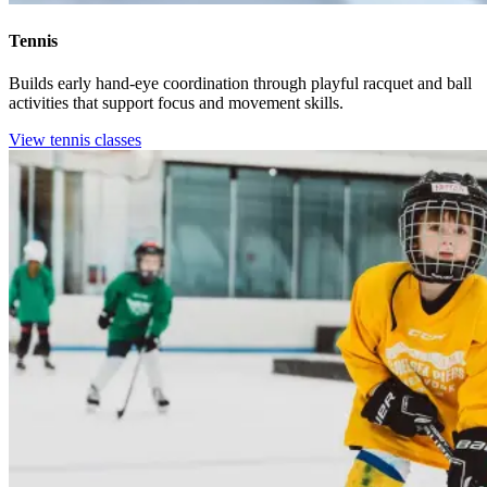
Tennis​​​​‌ ‍ ​‍​‍‌‍ ‌ ​‍‌‍‍‌‌‍‌ ‌‍‍‌‌‍ ‍​‍​‍​ ‍‍​‍​‍‌ ​ ‌‍​‌‌‍ ‍‌‍‍‌‌ ‌​‌ ‍‌​‍ ‍‌‍‍‌‌‍ ​‍​‍​‍ ​​‍​‍‌‍‍​‌ ​‍‌‍‌‌‌‍‌‍​‍​‍​ ‍‍​‍​‍‌‍‍​‌ ‌​‌ ‌​‌ ​​‌ ​ ​ ‍‍​‍ ​‍ ‌‍​ ‌‍‍​‌‍‌‌‌‍ ​‌ ​ ‌‍‌‌‌‍​‌‌ ​​‌‍‍‌‌‍‌‌‌ ​‍‌ ​ ​‍ ‍‌ ​ ‌‍​‌‌‍ ‍‌‍‍‌‌ ‌​‌ ‍‌​‍ ‍‌ ​ ‌ ‌​‌ ‌‌‌‍‌​‌‍‍‌‌‍ ​‍ ‌‍‍‌‌‍ ‍‌ ‌​‌‍‌‌‌‍ ‍‌ ‌​​‍ ‌‍‌‌‌‍‌​‌‍‍‌‌ ‌​​‍ ‌‍ ‌‌‍ ‌‍‌​‌‍‌‌​ ‌‌ ​​‌ ​‍‌‍‌‌‌ ​ ‌‍‌‌‌‍ ‍‌ ‌​‌‍​‌‌ ‌​‌‍‍‌‌‍ ‌‍ ‍​ ‍ ‌‍‍‌‌‍‌​​ ‌​ ‍‌​ ‍‌​ ​​​ ‍‌‌‍‌‌​ ‌‌‌‍‌​​ ‌‌​‍ ‌‌‍‌‍​ ​‍‌‍​‌​ ‍‌​‍ ‌​ ‌​​ ‍​‌‍‌‍‌‍​ ​‍ ‌‌‍​‌​ ‌ ​ ‍​​ ‌‌​‍ ‌‌‍​‍​ ‌‌‌‍‌​​ ‌ ​ ‌ ​ ​‍​ ‌‌​ ‌‍​ ‍​​ ​‌​ ​‌‌‍​‍​ ‍ ‌ ‌​‌ ‍‌‌ ​​‌‍‌‌​ ‌‌ ‌‍‌‍‌‌‌‍ ‍‌ ‌‌‌‍‌‌‌‌​ ‌‍ ​‌ ‌‌‌‍‌ ‌‌​​‌‍​‌‌‍‌ ‌‍‌‌​ ‍ ‌ ​​‌‍​‌‌ ‌​‌‍‍​​ ‌‌ ​​‌‍​‌‌‍‌ ‌‍‌‌‌​​‍‌ ‌‌‌‍‍‌‌‍ ​‌‍‌​‌‍‌‌‌ ​‍​‍‌‌​ ‌‌‌​​‍‌‌ ‌‍‍ ‌‍‌‌‌ ‍‌​‍‌‌​ ​ ‌​‌​​‍‌‌​ ​ ‌​‌​​‍‌‌​ ​‍​ ​‍​ ​​​ ‌‌‌‍​ ​ ‍‌​ ‌ ​ ​​​ ‍‌​ ‌ ​ ‌‍​ ​‍​ ​‍​ ​‌​‍‌‌​ ​‍​ ​‍​‍‌‌​ ‌‌‌​‌​​‍ ‍‌ ‌​‌‍​‌‌‍​‍‌ ​ ​‍‌‌​ ‌‌‌​​‍‌‌ ‌‍‍ ‌‍‌‌‌ ‍‌​‍‌‌​ ​ ‌​‌​​‍‌‌​ ​ ‌​‌​​‍‌‌​ ​‍​ ​‍‌‍‌‌‌‍‌​​ ‌‍‌‍‌​​ ​​​ ​‌​ ‌‌​ ​‍‌‍​‍​ ‌ ‌‍‌‌​ ​‌​‍‌‌​ ​‍​ ​‍​‍‌‌​ ‌‌‌​‌​​‍ ‍‌‍​ ‌‍ ‌‍ ‍‌ ‌​‌‍‌‌‌‍ ‍‌ ‌​​‍‌‌​ ‌‌‌​​‍‌‌ ‌‍‍ ‌‍‌‌‌ ‍‌​‍‌‌​ ​ ‌​‌​​‍‌‌​ ​ ‌​‌​​‍‌‌​ ​‍​ ​‍‌‍​ ​ ‍‌‌‍‌​‌‍‌‌​ ‌‌​ ​‍‌‍‌‌​ ​‌​ ​​‌‍​‍​ ​ ​ ‍​​‍‌‌​ ​‍​ ​‍​‍‌‌​ ‌‌‌​‌​​‍ ‍‌ ‌​‌‍‍‌‌ ‌​‌‍ ​‌‍‌‌​ ‌‍​‍‌‍​‌‌ ​ ‌‍‌‌‌‌‌‌‌ ​‍‌‍ ​​ ‌‌‍‍​‌ ‌​‌ ‌​‌ ​​‌ ​ ​‍‌‌​ ​ ‌​​‌​‍‌‌​ ​‍‌​‌‍​‍‌‌​ ​‍‌​‌‍‌‍​ ‌‍‍​‌‍‌‌‌‍ ​‌ ​ ‌‍‌‌‌‍​‌‌ ​​‌‍‍‌‌‍‌‌‌ ​‍‌ ​ ​‍ ‍‌ ​ ‌‍​‌‌‍ ‍‌‍‍‌‌ ‌​‌ ‍‌​‍ ‍‌ ​ ‌ ‌​‌ ‌‌‌‍‌​‌‍‍‌‌‍ ​‍‌‍‌‍‍‌‌‍‌​​ ‌​ ‍‌​ ‍‌​ ​​​ ‍‌‌‍‌‌​ ‌‌‌‍‌​​ ‌‌​‍ ‌‌‍‌‍​ ​‍‌‍​‌​ ‍‌​‍ ‌​ ‌​​ ‍​‌‍‌‍‌‍​ ​‍ ‌‌‍​‌​ ‌ ​ ‍​​ ‌‌​‍ ‌‌‍​‍​ ‌‌‌‍‌​​ ‌ ​ ‌ ​ ​‍​ ‌‌​ ‌‍​ ‍​​ ​‌​ ​‌‌‍​‍​‍‌‍‌ ‌​‌ ‍‌‌ ​​‌‍‌‌​ ‌‌ ‌‍‌‍‌‌‌‍ ‍‌ ‌‌‌‍‌‌‌‌​ ‌‍ ​‌ ‌‌‌‍‌ ‌‌​​‌‍​‌‌‍‌ ‌‍‌‌​‍‌‍‌ ​​‌‍​‌‌ ‌​‌‍‍​​ ‌‌ ​​‌‍​‌‌‍‌ ‌‍‌‌‌​​‍‌ ‌‌‌‍‍‌‌‍ ​‌‍‌​‌‍‌‌‌ ​‍​‍‌‌​ ‌‌‌​​‍‌‌ ‌‍‍ ‌‍‌‌‌ ‍‌​‍‌‌​ ​ ‌​‌​​‍‌‌​ ​ ‌​‌​​‍‌‌​ ​‍​ ​‍​ ​​​ ‌‌‌‍​ ​ ‍‌​ ‌ ​ ​​​ ‍‌​ ‌ ​ ‌‍​ ​‍​ ​‍​ ​‌​‍‌‌​ ​‍​ ​‍​‍‌‌​ ‌‌‌​‌​​‍ ‍‌ ‌​‌‍​‌‌‍​‍‌ ​ ​‍‌‌​ ‌‌‌​​‍‌‌ ‌‍‍ ‌‍‌‌‌ ‍‌​‍‌‌​ ​ ‌​‌​​‍‌‌​ ​ ‌​‌​​‍‌‌​ ​‍​ ​‍‌‍‌‌‌‍‌​​ ‌‍‌‍‌​​ ​​​ ​‌​ ‌‌​ ​‍‌‍​‍​ ‌ ‌‍‌‌​ ​‌​‍‌‌​ ​‍​ ​‍​‍‌‌​ ‌‌‌​‌​​‍ ‍‌‍​ ‌‍ ‌‍ ‍‌ ‌​‌‍‌‌‌‍ ‍‌ ‌​​‍‌‌​ ‌‌‌​​‍‌‌ ‌‍‍ ‌‍‌‌‌ ‍‌​‍‌‌​ ​ ‌​‌​​‍‌‌​ ​ ‌​‌​​‍‌‌​ ​‍​ ​‍‌‍​ ​ ‍‌‌‍‌​‌‍‌‌​ ‌‌​ ​‍‌‍‌‌​ ​‌​ ​​‌‍​‍​ ​ ​ ‍​​‍‌‌​ ​‍​ ​‍​‍‌‌​ ‌‌‌​‌​​‍ ‍‌ ‌​‌‍‍‌‌ ‌​‌‍ ​‌‍‌‌​‍‌‍‌ ​​‌‍‌‌‌ ​‍‌ ​ ‌ ​​‌‍‌‌‌‍​ ‌ ‌​‌‍‍‌‌ ‌‍‌‍‌‌​ ‌‌ ​​‌ ‌‌‌‍​‍‌‍ ​‌‍‍‌‌ ​ ‌‍‍​‌‍‌‌‌‍‌​​‍​‍‌ ‌
Builds early hand-eye coordination through playful racquet and ball
activities that support focus and movement skills.​​​​‌ ‍ ​‍​‍‌‍ ‌ ​‍‌‍‍‌‌‍‌ ‌‍‍‌‌‍ ‍​‍​‍​ ‍‍​‍​‍‌ ​ ‌‍​‌‌‍ ‍‌‍‍‌‌ ‌​‌ ‍‌​‍ ‍‌‍‍‌‌‍ ​‍​‍​‍ ​​‍​‍‌‍‍​‌ ​‍‌‍‌‌‌‍‌‍​‍​‍​ ‍‍​‍​‍‌‍‍​‌ ‌​‌ ‌​‌ ​​‌ ​ ​ ‍‍​‍ ​‍ ‌‍​ ‌‍‍​‌‍‌‌‌‍ ​‌ ​ ‌‍‌‌‌‍​‌‌ ​​‌‍‍‌‌‍‌‌‌ ​‍‌ ​ ​‍ ‍‌ ​ ‌‍​‌‌‍ ‍‌‍‍‌‌ ‌​‌ ‍‌​‍ ‍‌ ​ ‌ ‌​‌ ‌‌‌‍‌​‌‍‍‌‌‍ ​‍ ‌‍‍‌‌‍ ‍‌ ‌​‌‍‌‌‌‍ ‍‌ ‌​​‍ ‌‍‌‌‌‍‌​‌‍‍‌‌ ‌​​‍ ‌‍ ‌‌‍ ‌‍‌​‌‍‌‌​ ‌‌ ​​‌ ​‍‌‍‌‌‌ ​ ‌‍‌‌‌‍ ‍‌ ‌​‌‍​‌‌ ‌​‌‍‍‌‌‍ ‌‍ ‍​ ‍ ‌‍‍‌‌‍‌​​ ‌​ ‍‌​ ‍‌​ ​​​ ‍‌‌‍‌‌​ ‌‌‌‍‌​​ ‌‌​‍ ‌‌‍‌‍​ ​‍‌‍​‌​ ‍‌​‍ ‌​ ‌​​ ‍​‌‍‌‍‌‍​ ​‍ ‌‌‍​‌​ ‌ ​ ‍​​ ‌‌​‍ ‌‌‍​‍​ ‌‌‌‍‌​​ ‌ ​ ‌ ​ ​‍​ ‌‌​ ‌‍​ ‍​​ ​‌​ ​‌‌‍​‍​ ‍ ‌ ‌​‌ ‍‌‌ ​​‌‍‌‌​ ‌‌ ‌‍‌‍‌‌‌‍ ‍‌ ‌‌‌‍‌‌‌‌​ ‌‍ ​‌ ‌‌‌‍‌ ‌‌​​‌‍​‌‌‍‌ ‌‍‌‌​ ‍ ‌ ​​‌‍​‌‌ ‌​‌‍‍​​ ‌‌ ​​‌‍​‌‌‍‌ ‌‍‌‌‌​​‍‌ ‌‌‌‍‍‌‌‍ ​‌‍‌​‌‍‌‌‌ ​‍​‍‌‌​ ‌‌‌​​‍‌‌ ‌‍‍ ‌‍‌‌‌ ‍‌​‍‌‌​ ​ ‌​‌​​‍‌‌​ ​ ‌​‌​​‍‌‌​ ​‍​ ​‍​ ​​​ ‌‌‌‍​ ​ ‍‌​ ‌ ​ ​​​ ‍‌​ ‌ ​ ‌‍​ ​‍​ ​‍​ ​‌​‍‌‌​ ​‍​ ​‍​‍‌‌​ ‌‌‌​‌​​‍ ‍‌ ‌​‌‍​‌‌‍​‍‌ ​ ​‍‌‌​ ‌‌‌​​‍‌‌ ‌‍‍ ‌‍‌‌‌ ‍‌​‍‌‌​ ​ ‌​‌​​‍‌‌​ ​ ‌​‌​​‍‌‌​ ​‍​ ​‍‌‍‌‌‌‍‌​​ ‌‍‌‍‌​​ ​​​ ​‌​ ‌‌​ ​‍‌‍​‍​ ‌ ‌‍‌‌​ ​‌​‍‌‌​ ​‍​ ​‍​‍‌‌​ ‌‌‌​‌​​‍ ‍‌‍​ ‌‍ ‌‍ ‍‌ ‌​‌‍‌‌‌‍ ‍‌ ‌​​‍‌‌​ ‌‌‌​​‍‌‌ ‌‍‍ ‌‍‌‌‌ ‍‌​‍‌‌​ ​ ‌​‌​​‍‌‌​ ​ ‌​‌​​‍‌‌​ ​‍​ ​‍‌‍​ ​ ‍‌‌‍‌​‌‍‌‌​ ‌‌​ ​‍‌‍‌‌​ ​‌​ ​​‌‍​‍​ ​ ​ ‍​​‍‌‌​ ​‍​ ​‍​‍‌‌​ ‌‌‌​‌​​‍ ‍‌ ​‍‌‍‍‌‌‍​ ‌‍‍​‌‌‌​‌‍‌‌‌ ‍​‌ ‌​​‍‌‌​ ‌‌‌​​‍‌‌ ‌‍‍ ‌‍‌‌‌ ‍‌​‍‌‌​ ​ ‌​‌​​‍‌‌​ ​ ‌​‌​​‍‌‌​ ​‍​ ​‍‌‍‌‍​ ‌​​ ‌‌​ ‍​​ ‌​​ ‌ ​ ‌‍​ ‍​‌‍​ ‌‍‌‍​ ​ ​ ‍‌​‍‌‌​ ​‍​ ​‍​‍‌‌​ ‌‌‌​‌​​‍ ‍‌‍​ ‌‍‍​‌‍‍‌‌‍ ​‌‍‌​‌ ​‍‌‍‌‌‌‍ ‍​‍‌‌​ ‌‌‌​​‍‌‌ ‌‍‍ ‌‍‌‌‌ ‍‌​‍‌‌​ ​ ‌​‌​​‍‌‌​ ​ ‌​‌​​‍‌‌​ ​‍​ ​‍‌‍​‍​ ‌‌‌‍​‍‌‍​ ​ ​‌​ ‌ ‌‍​ ​ ‌​​ ​‍‌‍​‍‌‍‌‍‌‍‌​​‍‌‌​ ​‍​ ​‍​‍‌‌​ ‌‌‌​‌​​‍ ‍‌ ‌​‌‍‌‌‌ ‍​‌ ‌​​ ‌‍​‍‌‍​‌‌ ​ ‌‍‌‌‌‌‌‌‌ ​‍‌‍ ​​ ‌‌‍‍​‌ ‌​‌ ‌​‌ ​​‌ ​ ​‍‌‌​ ​ ‌​​‌​‍‌‌​ ​‍‌​‌‍​‍‌‌​ ​‍‌​‌‍‌‍​ ‌‍‍​‌‍‌‌‌‍ ​‌ ​ ‌‍‌‌‌‍​‌‌ ​​‌‍‍‌‌‍‌‌‌ ​‍‌ ​ ​‍ ‍‌ ​ ‌‍​‌‌‍ ‍‌‍‍‌‌ ‌​‌ ‍‌​‍ ‍‌ ​ ‌ ‌​‌ ‌‌‌‍‌​‌‍‍‌‌‍ ​‍‌‍‌‍‍‌‌‍‌​​ ‌​ ‍‌​ ‍‌​ ​​​ ‍‌‌‍‌‌​ ‌‌‌‍‌​​ ‌‌​‍ ‌‌‍‌‍​ ​‍‌‍​‌​ ‍‌​‍ ‌​ ‌​​ ‍​‌‍‌‍‌‍​ ​‍ ‌‌‍​‌​ ‌ ​ ‍​​ ‌‌​‍ ‌‌‍​‍​ ‌‌‌‍‌​​ ‌ ​ ‌ ​ ​‍​ ‌‌​ ‌‍​ ‍​​ ​‌​ ​‌‌‍​‍​‍‌‍‌ ‌​‌ ‍‌‌ ​​‌‍‌‌​ ‌‌ ‌‍‌‍‌‌‌‍ ‍‌ ‌‌‌‍‌‌‌‌​ ‌‍ ​‌ ‌‌‌‍‌ ‌‌​​‌‍​‌‌‍‌ ‌‍‌‌​‍‌‍‌ ​​‌‍​‌‌ ‌​‌‍‍​​ ‌‌ ​​‌‍​‌‌‍‌ ‌‍‌‌‌​​‍‌ ‌‌‌‍‍‌‌‍ ​‌‍‌​‌‍‌‌‌ ​‍​‍‌‌​ ‌‌‌​​‍‌‌ ‌‍‍ ‌‍‌‌‌ ‍‌​‍‌‌​ ​ ‌​‌​​‍‌‌​ ​ ‌​‌​​‍‌‌​ ​‍​ ​‍​ ​​​ ‌‌‌‍​ ​ ‍‌​ ‌ ​ ​​​ ‍‌​ ‌ ​ ‌‍​ ​‍​ ​‍​ ​‌​‍‌‌​ ​‍​ ​‍​‍‌‌​ ‌‌‌​‌​​‍ ‍‌ ‌​‌‍​‌‌‍​‍‌ ​ ​‍‌‌​ ‌‌‌​​‍‌‌ ‌‍‍ ‌‍‌‌‌ ‍‌​‍‌‌​ ​ ‌​‌​​‍‌‌​ ​ ‌​‌​​‍‌‌​ ​‍​ ​‍‌‍‌‌‌‍‌​​ ‌‍‌‍‌​​ ​​​ ​‌​ ‌‌​ ​‍‌‍​‍​ ‌ ‌‍‌‌​ ​‌​‍‌‌​ ​‍​ ​‍​‍‌‌​ ‌‌‌​‌​​‍ ‍‌‍​ ‌‍ ‌‍ ‍‌ ‌​‌‍‌‌‌‍ ‍‌ ‌​​‍‌‌​ ‌‌‌​​‍‌‌ ‌‍‍ ‌‍‌‌‌ ‍‌​‍‌‌​ ​ ‌​‌​​‍‌‌​ ​ ‌​‌​​‍‌‌​ ​‍​ ​‍‌‍​ ​ ‍‌‌‍‌​‌‍‌‌​ ‌‌​ ​‍‌‍‌‌​ ​‌​ ​​‌‍​‍​ ​ ​ ‍​​‍‌‌​ ​‍​ ​‍​‍‌‌​ ‌‌‌​‌​​‍ ‍‌ ​‍‌‍‍‌‌‍​ ‌‍‍​‌‌‌​‌‍‌‌‌ ‍​‌ ‌​​‍‌‌​ ‌‌‌​​‍‌‌ ‌‍‍ ‌‍‌‌‌ ‍‌​‍‌‌​ ​ ‌​‌​​‍‌‌​ ​ ‌​‌​​‍‌‌​ ​‍​ ​‍‌‍‌‍​ ‌​​ ‌‌​ ‍​​ ‌​​ ‌ ​ ‌‍​ ‍​‌‍​ ‌‍‌‍​ ​ ​ ‍‌​‍‌‌​ ​‍​ ​‍​‍‌‌​ ‌‌‌​‌​​‍ ‍‌‍​ ‌‍‍​‌‍‍‌‌‍ ​‌‍‌​‌ ​‍‌‍‌‌‌‍ ‍​‍‌‌​ ‌‌‌​​‍‌‌ ‌‍‍ ‌‍‌‌‌ ‍‌​‍‌‌​ ​ ‌​‌​​‍‌‌​ ​ ‌​‌​​‍‌‌​ ​‍​ ​‍‌‍​‍​ ‌‌‌‍​‍‌‍​ ​ ​‌​ ‌ ‌‍​ ​ ‌​​ ​‍‌‍​‍‌‍‌‍‌‍‌​​‍‌‌​ ​‍​ ​‍​‍‌‌​ ‌‌‌​‌​​‍ ‍‌ ‌​‌‍‌‌‌ ‍​‌ ‌​​‍‌‍‌ ​​‌‍‌‌‌ ​‍‌ ​ ‌ ​​‌‍‌‌‌‍​ ‌ ‌​‌‍‍‌‌ ‌‍‌‍‌‌​ ‌‌ ​​‌ ‌‌‌‍​‍‌‍ ​‌‍‍‌‌ ​ ‌‍‍​‌‍‌‌‌‍‌​​‍​‍‌ ‌
View tennis classes​​​​‌ ‍ ​‍​‍‌‍ ‌ ​‍‌‍‍‌‌‍‌ ‌‍‍‌‌‍ ‍​‍​‍​ ‍‍​‍​‍‌ ​ ‌‍​‌‌‍ ‍‌‍‍‌‌ ‌​‌ ‍‌​‍ ‍‌‍‍‌‌‍ ​‍​‍​‍ ​​‍​‍‌‍‍​‌ ​‍‌‍‌‌‌‍‌‍​‍​‍​ ‍‍​‍​‍‌‍‍​‌ ‌​‌ ‌​‌ ​​‌ ​ ​ ‍‍​‍ ​‍ ‌‍​ ‌‍‍​‌‍‌‌‌‍ ​‌ ​ ‌‍‌‌‌‍​‌‌ ​​‌‍‍‌‌‍‌‌‌ ​‍‌ ​ ​‍ ‍‌ ​ ‌‍​‌‌‍ ‍‌‍‍‌‌ ‌​‌ ‍‌​‍ ‍‌ ​ ‌ ‌​‌ ‌‌‌‍‌​‌‍‍‌‌‍ ​‍ ‌‍‍‌‌‍ ‍‌ ‌​‌‍‌‌‌‍ ‍‌ ‌​​‍ ‌‍‌‌‌‍‌​‌‍‍‌‌ ‌​​‍ ‌‍ ‌‌‍ ‌‍‌​‌‍‌‌​ ‌‌ ​​‌ ​‍‌‍‌‌‌ ​ ‌‍‌‌‌‍ ‍‌ ‌​‌‍​‌‌ ‌​‌‍‍‌‌‍ ‌‍ ‍​ ‍ ‌‍‍‌‌‍‌​​ ‌​ ‍‌​ ‍‌​ ​​​ ‍‌‌‍‌‌​ ‌‌‌‍‌​​ ‌‌​‍ ‌‌‍‌‍​ ​‍‌‍​‌​ ‍‌​‍ ‌​ ‌​​ ‍​‌‍‌‍‌‍​ ​‍ ‌‌‍​‌​ ‌ ​ ‍​​ ‌‌​‍ ‌‌‍​‍​ ‌‌‌‍‌​​ ‌ ​ ‌ ​ ​‍​ ‌‌​ ‌‍​ ‍​​ ​‌​ ​‌‌‍​‍​ ‍ ‌ ‌​‌ ‍‌‌ ​​‌‍‌‌​ ‌‌ ‌‍‌‍‌‌‌‍ ‍‌ ‌‌‌‍‌‌‌‌​ ‌‍ ​‌ ‌‌‌‍‌ ‌‌​​‌‍​‌‌‍‌ ‌‍‌‌​ ‍ ‌ ​​‌‍​‌‌ ‌​‌‍‍​​ ‌‌ ​​‌‍​‌‌‍‌ ‌‍‌‌‌​​‍‌ ‌‌‌‍‍‌‌‍ ​‌‍‌​‌‍‌‌‌ ​‍​‍‌‌​ ‌‌‌​​‍‌‌ ‌‍‍ ‌‍‌‌‌ ‍‌​‍‌‌​ ​ ‌​‌​​‍‌‌​ ​ ‌​‌​​‍‌‌​ ​‍​ ​‍​ ​​​ ‌‌‌‍​ ​ ‍‌​ ‌ ​ ​​​ ‍‌​ ‌ ​ ‌‍​ ​‍​ ​‍​ ​‌​‍‌‌​ ​‍​ ​‍​‍‌‌​ ‌‌‌​‌​​‍ ‍‌ ‌​‌‍​‌‌‍​‍‌ ​ ​‍‌‌​ ‌‌‌​​‍‌‌ ‌‍‍ ‌‍‌‌‌ ‍‌​‍‌‌​ ​ ‌​‌​​‍‌‌​ ​ ‌​‌​​‍‌‌​ ​‍​ ​‍‌‍‌‌‌‍‌​​ ‌‍‌‍‌​​ ​​​ ​‌​ ‌‌​ ​‍‌‍​‍​ ‌ ‌‍‌‌​ ​‌​‍‌‌​ ​‍​ ​‍​‍‌‌​ ‌‌‌​‌​​‍ ‍‌‍​ ‌‍ ‌‍ ‍‌ ‌​‌‍‌‌‌‍ ‍‌ ‌​​‍‌‌​ ‌‌‌​​‍‌‌ ‌‍‍ ‌‍‌‌‌ ‍‌​‍‌‌​ ​ ‌​‌​​‍‌‌​ ​ ‌​‌​​‍‌‌​ ​‍​ ​‍‌‍​ ​ ‍‌‌‍‌​‌‍‌‌​ ‌‌​ ​‍‌‍‌‌​ ​‌​ ​​‌‍​‍​ ​ ​ ‍​​‍‌‌​ ​‍​ ​‍​‍‌‌​ ‌‌‌​‌​​‍ ‍‌‍​‍‌ ‌‌‌ ‌​‌ ‌​‌‍ ‌‍ ‍‌ ​ ​‍‌‌​ ‌‌‌​​‍‌‌ ‌‍‍ ‌‍‌‌‌ ‍‌​‍‌‌​ ​ ‌​‌​​‍‌‌​ ​ ‌​‌​​‍‌‌​ ​‍​ ​‍‌‍‌​‌‍‌‌​ ‌‌‌‍‌‌​ ‍‌‌‍‌‌​ ‌​‌‍​‍​ ‌‌​ ‌ ‌‍​‌​ ‌ ​‍‌‌​ ​‍​ ​‍​‍‌‌​ ‌‌‌​‌​​‍ ‍‌ ‌​‌‍‌‌‌ ‍​‌ ‌​​ ‌‍​‍‌‍​‌‌ ​ ‌‍‌‌‌‌‌‌‌ ​‍‌‍ ​​ ‌‌‍‍​‌ ‌​‌ ‌​‌ ​​‌ ​ ​‍‌‌​ ​ ‌​​‌​‍‌‌​ ​‍‌​‌‍​‍‌‌​ ​‍‌​‌‍‌‍​ ‌‍‍​‌‍‌‌‌‍ ​‌ ​ ‌‍‌‌‌‍​‌‌ ​​‌‍‍‌‌‍‌‌‌ ​‍‌ ​ ​‍ ‍‌ ​ ‌‍​‌‌‍ ‍‌‍‍‌‌ ‌​‌ ‍‌​‍ ‍‌ ​ ‌ ‌​‌ ‌‌‌‍‌​‌‍‍‌‌‍ ​‍‌‍‌‍‍‌‌‍‌​​ ‌​ ‍‌​ ‍‌​ ​​​ ‍‌‌‍‌‌​ ‌‌‌‍‌​​ ‌‌​‍ ‌‌‍‌‍​ ​‍‌‍​‌​ ‍‌​‍ ‌​ ‌​​ ‍​‌‍‌‍‌‍​ ​‍ ‌‌‍​‌​ ‌ ​ ‍​​ ‌‌​‍ ‌‌‍​‍​ ‌‌‌‍‌​​ ‌ ​ ‌ ​ ​‍​ ‌‌​ ‌‍​ ‍​​ ​‌​ ​‌‌‍​‍​‍‌‍‌ ‌​‌ ‍‌‌ ​​‌‍‌‌​ ‌‌ ‌‍‌‍‌‌‌‍ ‍‌ ‌‌‌‍‌‌‌‌​ ‌‍ ​‌ ‌‌‌‍‌ ‌‌​​‌‍​‌‌‍‌ ‌‍‌‌​‍‌‍‌ ​​‌‍​‌‌ ‌​‌‍‍​​ ‌‌ ​​‌‍​‌‌‍‌ ‌‍‌‌‌​​‍‌ ‌‌‌‍‍‌‌‍ ​‌‍‌​‌‍‌‌‌ ​‍​‍‌‌​ ‌‌‌​​‍‌‌ ‌‍‍ ‌‍‌‌‌ ‍‌​‍‌‌​ ​ ‌​‌​​‍‌‌​ ​ ‌​‌​​‍‌‌​ ​‍​ ​‍​ ​​​ ‌‌‌‍​ ​ ‍‌​ ‌ ​ ​​​ ‍‌​ ‌ ​ ‌‍​ ​‍​ ​‍​ ​‌​‍‌‌​ ​‍​ ​‍​‍‌‌​ ‌‌‌​‌​​‍ ‍‌ ‌​‌‍​‌‌‍​‍‌ ​ ​‍‌‌​ ‌‌‌​​‍‌‌ ‌‍‍ ‌‍‌‌‌ ‍‌​‍‌‌​ ​ ‌​‌​​‍‌‌​ ​ ‌​‌​​‍‌‌​ ​‍​ ​‍‌‍‌‌‌‍‌​​ ‌‍‌‍‌​​ ​​​ ​‌​ ‌‌​ ​‍‌‍​‍​ ‌ ‌‍‌‌​ ​‌​‍‌‌​ ​‍​ ​‍​‍‌‌​ ‌‌‌​‌​​‍ ‍‌‍​ ‌‍ ‌‍ ‍‌ ‌​‌‍‌‌‌‍ ‍‌ ‌​​‍‌‌​ ‌‌‌​​‍‌‌ ‌‍‍ ‌‍‌‌‌ ‍‌​‍‌‌​ ​ ‌​‌​​‍‌‌​ ​ ‌​‌​​‍‌‌​ ​‍​ ​‍‌‍​ ​ ‍‌‌‍‌​‌‍‌‌​ ‌‌​ ​‍‌‍‌‌​ ​‌​ ​​‌‍​‍​ ​ ​ ‍​​‍‌‌​ ​‍​ ​‍​‍‌‌​ ‌‌‌​‌​​‍ ‍‌‍​‍‌ ‌‌‌ ‌​‌ ‌​‌‍ ‌‍ ‍‌ ​ ​‍‌‌​ ‌‌‌​​‍‌‌ ‌‍‍ ‌‍‌‌‌ ‍‌​‍‌‌​ ​ ‌​‌​​‍‌‌​ ​ ‌​‌​​‍‌‌​ ​‍​ ​‍‌‍‌​‌‍‌‌​ ‌‌‌‍‌‌​ ‍‌‌‍‌‌​ ‌​‌‍​‍​ ‌‌​ ‌ ‌‍​‌​ ‌ ​‍‌‌​ ​‍​ ​‍​‍‌‌​ ‌‌‌​‌​​‍ ‍‌ ‌​‌‍‌‌‌ ‍​‌ ‌​​‍‌‍‌ ​​‌‍‌‌‌ ​‍‌ ​ ‌ ​​‌‍‌‌‌‍​ ‌ ‌​‌‍‍‌‌ ‌‍‌‍‌‌​ ‌‌ ​​‌ ‌‌‌‍​‍‌‍ ​‌‍‍‌‌ ​ ‌‍‍​‌‍‌‌‌‍‌​​‍​‍‌ ‌