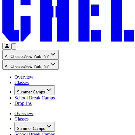
All Chelsea​​​​‌ ‍ ​‍​‍‌‍ ‌ ​‍‌‍‍‌‌‍‌ ‌‍‍‌‌‍ ‍​‍​‍​ ‍‍​‍​‍‌ ​ ‌‍​‌‌‍ ‍‌‍‍‌‌ ‌​‌ ‍‌​‍ ‍‌‍‍‌‌‍ ​‍​‍​‍ ​​‍​‍‌‍‍​‌ ​‍‌‍‌‌‌‍‌‍​‍​‍​ ‍‍​‍​‍‌‍‍​‌ ‌​‌ ‌​‌ ​​‌ ​ ​ ‍‍​‍ ​‍ ‌‍​ ‌‍‍​‌‍‌‌‌‍ ​‌ ​ ‌‍‌‌‌‍​‌‌ ​​‌‍‍‌‌‍‌‌‌ ​‍‌ ​ ​‍ ‍‌ ​ ‌‍​‌‌‍ ‍‌‍‍‌‌ ‌​‌ ‍‌​‍ ‍‌ ​ ‌ ‌​‌ ‌‌‌‍‌​‌‍‍‌‌‍ ​‍ ‌‍‍‌‌‍ ‍‌ ‌​‌‍‌‌‌‍ ‍‌ ‌​​‍ ‌‍‌‌‌‍‌​‌‍‍‌‌ ‌​​‍ ‌‍ ‌‌‍ ‌‍‌​‌‍‌‌​ ‌‌ ​​‌ ​‍‌‍‌‌‌ ​ ‌‍‌‌‌‍ ‍‌ ‌​‌‍​‌‌ ‌​‌‍‍‌‌‍ ‌‍ ‍​ ‍ ‌‍‍‌‌‍‌​​ ‌‌‍​ ‌‍‌​‌‍‌‍​ ‌​‌‍‌‌‌‍‌‌​ ​ ​ ‍​​‍ ‌​ ‌ ​ ‍‌‌‍‌‍​ ‌‍​‍ ‌​ ‌​​ ​‌​ ‌​​ ​​​‍ ‌‌‍​‍‌‍‌​​ ​‍‌‍‌‍​‍ ‌​ ‍‌​ ​‌​ ‌‍​ ​ ​ ​‍‌‍‌​​ ‌ ‌‍‌​‌‍‌‍‌‍‌‌‌‍‌‍‌‍​‌​ ‍ ‌ ‌​‌ ‍‌‌ ​​‌‍‌‌​ ‌‌ ‌‍‌‍‌‌‌‍ ‍‌ ‌‌‌‍‌‌​ ‍ ‌ ​​‌‍​‌‌ ‌​‌‍‍​​ ‌‌ ​ ‌ ‌‌‌‍​‍‌​ ‍‌‍​‌‌ ‌‍‌‍‍‌‌‍‌ ‌‍​‌‌ ‌​‌‍‍‌‌‍ ‌‍ ‍​‍ ‍‌ ‌​‌‍‍‌‌ ‌​‌‍ ​‌‍‌‌​ ‌‍​‍‌‍​‌‌ ​ ‌‍‌‌‌‌‌‌‌ ​‍‌‍ ​​ ‌‌‍‍​‌ ‌​‌ ‌​‌ ​​‌ ​ ​‍‌‌​ ​ ‌​​‌​‍‌‌​ ​‍‌​‌‍​‍‌‌​ ​‍‌​‌‍‌‍​ ‌‍‍​‌‍‌‌‌‍ ​‌ ​ ‌‍‌‌‌‍​‌‌ ​​‌‍‍‌‌‍‌‌‌ ​‍‌ ​ ​‍ ‍‌ ​ ‌‍​‌‌‍ ‍‌‍‍‌‌ ‌​‌ ‍‌​‍ ‍‌ ​ ‌ ‌​‌ ‌‌‌‍‌​‌‍‍‌‌‍ ​‍‌‍‌‍‍‌‌‍‌​​ ‌‌‍​ ‌‍‌​‌‍‌‍​ ‌​‌‍‌‌‌‍‌‌​ ​ ​ ‍​​‍ ‌​ ‌ ​ ‍‌‌‍‌‍​ ‌‍​‍ ‌​ ‌​​ ​‌​ ‌​​ ​​​‍ ‌‌‍​‍‌‍‌​​ ​‍‌‍‌‍​‍ ‌​ ‍‌​ ​‌​ ‌‍​ ​ ​ ​‍‌‍‌​​ ‌ ‌‍‌​‌‍‌‍‌‍‌‌‌‍‌‍‌‍​‌​‍‌‍‌ ‌​‌ ‍‌‌ ​​‌‍‌‌​ ‌‌ ‌‍‌‍‌‌‌‍ ‍‌ ‌‌‌‍‌‌​‍‌‍‌ ​​‌‍​‌‌ ‌​‌‍‍​​ ‌‌ ​ ‌ ‌‌‌‍​‍‌​ ‍‌‍​‌‌ ‌‍‌‍‍‌‌‍‌ ‌‍​‌‌ ‌​‌‍‍‌‌‍ ‌‍ ‍​‍ ‍‌ ‌​‌‍‍‌‌ ‌​‌‍ ​‌‍‌‌​‍‌‍‌ ​​‌‍‌‌‌ ​‍‌ ​ ‌ ​​‌‍‌‌‌‍​ ‌ ‌​‌‍‍‌‌ ‌‍‌‍‌‌​ ‌‌ ​​‌ ‌‌‌‍​‍‌‍ ​‌‍‍‌‌ ​ ‌‍‍​‌‍‌‌‌‍‌​​‍​‍‌ ‌
New York, NY​​​​‌ ‍ ​‍​‍‌‍ ‌ ​‍‌‍‍‌‌‍‌ ‌‍‍‌‌‍ ‍​‍​‍​ ‍‍​‍​‍‌ ​ ‌‍​‌‌‍ ‍‌‍‍‌‌ ‌​‌ ‍‌​‍ ‍‌‍‍‌‌‍ ​‍​‍​‍ ​​‍​‍‌‍‍​‌ ​‍‌‍‌‌‌‍‌‍​‍​‍​ ‍‍​‍​‍‌‍‍​‌ ‌​‌ ‌​‌ ​​‌ ​ ​ ‍‍​‍ ​‍ ‌‍​ ‌‍‍​‌‍‌‌‌‍ ​‌ ​ ‌‍‌‌‌‍​‌‌ ​​‌‍‍‌‌‍‌‌‌ ​‍‌ ​ ​‍ ‍‌ ​ ‌‍​‌‌‍ ‍‌‍‍‌‌ ‌​‌ ‍‌​‍ ‍‌ ​ ‌ ‌​‌ ‌‌‌‍‌​‌‍‍‌‌‍ ​‍ ‌‍‍‌‌‍ ‍‌ ‌​‌‍‌‌‌‍ ‍‌ ‌​​‍ ‌‍‌‌‌‍‌​‌‍‍‌‌ ‌​​‍ ‌‍ ‌‌‍ ‌‍‌​‌‍‌‌​ ‌‌ ​​‌ ​‍‌‍‌‌‌ ​ ‌‍‌‌‌‍ ‍‌ ‌​‌‍​‌‌ ‌​‌‍‍‌‌‍ ‌‍ ‍​ ‍ ‌‍‍‌‌‍‌​​ ‌‌‍​ ‌‍‌​‌‍‌‍​ ‌​‌‍‌‌‌‍‌‌​ ​ ​ ‍​​‍ ‌​ ‌ ​ ‍‌‌‍‌‍​ ‌‍​‍ ‌​ ‌​​ ​‌​ ‌​​ ​​​‍ ‌‌‍​‍‌‍‌​​ ​‍‌‍‌‍​‍ ‌​ ‍‌​ ​‌​ ‌‍​ ​ ​ ​‍‌‍‌​​ ‌ ‌‍‌​‌‍‌‍‌‍‌‌‌‍‌‍‌‍​‌​ ‍ ‌ ‌​‌ ‍‌‌ ​​‌‍‌‌​ ‌‌ ‌‍‌‍‌‌‌‍ ‍‌ ‌‌‌‍‌‌​ ‍ ‌ ​​‌‍​‌‌ ‌​‌‍‍​​ ‌‌ ‌‍‌‍‌‌‌‍ ‍‌ ‌‌‌‍‌‌‌​ ​‌‍ ‌‍​ ‌‍​‌‌ ‌​‌‍‍‌‌‍ ‌‍ ‍​ ‌‍​‍‌‍​‌‌ ​ ‌‍‌‌‌‌‌‌‌ ​‍‌‍ ​​ ‌‌‍‍​‌ ‌​‌ ‌​‌ ​​‌ ​ ​‍‌‌​ ​ ‌​​‌​‍‌‌​ ​‍‌​‌‍​‍‌‌​ ​‍‌​‌‍‌‍​ ‌‍‍​‌‍‌‌‌‍ ​‌ ​ ‌‍‌‌‌‍​‌‌ ​​‌‍‍‌‌‍‌‌‌ ​‍‌ ​ ​‍ ‍‌ ​ ‌‍​‌‌‍ ‍‌‍‍‌‌ ‌​‌ ‍‌​‍ ‍‌ ​ ‌ ‌​‌ ‌‌‌‍‌​‌‍‍‌‌‍ ​‍‌‍‌‍‍‌‌‍‌​​ ‌‌‍​ ‌‍‌​‌‍‌‍​ ‌​‌‍‌‌‌‍‌‌​ ​ ​ ‍​​‍ ‌​ ‌ ​ ‍‌‌‍‌‍​ ‌‍​‍ ‌​ ‌​​ ​‌​ ‌​​ ​​​‍ ‌‌‍​‍‌‍‌​​ ​‍‌‍‌‍​‍ ‌​ ‍‌​ ​‌​ ‌‍​ ​ ​ ​‍‌‍‌​​ ‌ ‌‍‌​‌‍‌‍‌‍‌‌‌‍‌‍‌‍​‌​‍‌‍‌ ‌​‌ ‍‌‌ ​​‌‍‌‌​ ‌‌ ‌‍‌‍‌‌‌‍ ‍‌ ‌‌‌‍‌‌​‍‌‍‌ ​​‌‍​‌‌ ‌​‌‍‍​​ ‌‌ ‌‍‌‍‌‌‌‍ ‍‌ ‌‌‌‍‌‌‌​ ​‌‍ ‌‍​ ‌‍​‌‌ ‌​‌‍‍‌‌‍ ‌‍ ‍​‍‌‍‌ ​​‌‍‌‌‌ ​‍‌ ​ ‌ ​​‌‍‌‌‌‍​ ‌ ‌​‌‍‍‌‌ ‌‍‌‍‌‌​ ‌‌ ​​‌ ‌‌‌‍​‍‌‍ ​‌‍‍‌‌ ​ ‌‍‍​‌‍‌‌‌‍‌​​‍​‍‌ ‌
All Chelsea​​​​‌ ‍ ​‍​‍‌‍ ‌ ​‍‌‍‍‌‌‍‌ ‌‍‍‌‌‍ ‍​‍​‍​ ‍‍​‍​‍‌ ​ ‌‍​‌‌‍ ‍‌‍‍‌‌ ‌​‌ ‍‌​‍ ‍‌‍‍‌‌‍ ​‍​‍​‍ ​​‍​‍‌‍‍​‌ ​‍‌‍‌‌‌‍‌‍​‍​‍​ ‍‍​‍​‍‌‍‍​‌ ‌​‌ ‌​‌ ​​‌ ​ ​ ‍‍​‍ ​‍ ‌‍​ ‌‍‍​‌‍‌‌‌‍ ​‌ ​ ‌‍‌‌‌‍​‌‌ ​​‌‍‍‌‌‍‌‌‌ ​‍‌ ​ ​‍ ‍‌ ​ ‌‍​‌‌‍ ‍‌‍‍‌‌ ‌​‌ ‍‌​‍ ‍‌ ​ ‌ ‌​‌ ‌‌‌‍‌​‌‍‍‌‌‍ ​‍ ‌‍‍‌‌‍ ‍‌ ‌​‌‍‌‌‌‍ ‍‌ ‌​​‍ ‌‍‌‌‌‍‌​‌‍‍‌‌ ‌​​‍ ‌‍ ‌‌‍ ‌‍‌​‌‍‌‌​ ‌‌ ​​‌ ​‍‌‍‌‌‌ ​ ‌‍‌‌‌‍ ‍‌ ‌​‌‍​‌‌ ‌​‌‍‍‌‌‍ ‌‍ ‍​ ‍ ‌‍‍‌‌‍‌​​ ‌‌‍​ ‌‍‌​‌‍‌‍​ ‌​‌‍‌‌‌‍‌‌​ ​ ​ ‍​​‍ ‌​ ‌ ​ ‍‌‌‍‌‍​ ‌‍​‍ ‌​ ‌​​ ​‌​ ‌​​ ​​​‍ ‌‌‍​‍‌‍‌​​ ​‍‌‍‌‍​‍ ‌​ ‍‌​ ​‌​ ‌‍​ ​ ​ ​‍‌‍‌​​ ‌ ‌‍‌​‌‍‌‍‌‍‌‌‌‍‌‍‌‍​‌​ ‍ ‌ ‌​‌ ‍‌‌ ​​‌‍‌‌​ ‌‌ ‌‍‌‍‌‌‌‍ ‍‌ ‌‌‌‍‌‌​ ‍ ‌ ​​‌‍​‌‌ ‌​‌‍‍​​ ‌‌ ​ ‌ ‌‌‌‍​‍‌​ ‍‌‍​‌‌ ‌‍‌‍‍‌‌‍‌ ‌‍​‌‌ ‌​‌‍‍‌‌‍ ‌‍ ‍​‍ ‍‌ ‌​‌‍‍‌‌ ‌​‌‍ ​‌‍‌‌​ ‌‍​‍‌‍​‌‌ ​ ‌‍‌‌‌‌‌‌‌ ​‍‌‍ ​​ ‌‌‍‍​‌ ‌​‌ ‌​‌ ​​‌ ​ ​‍‌‌​ ​ ‌​​‌​‍‌‌​ ​‍‌​‌‍​‍‌‌​ ​‍‌​‌‍‌‍​ ‌‍‍​‌‍‌‌‌‍ ​‌ ​ ‌‍‌‌‌‍​‌‌ ​​‌‍‍‌‌‍‌‌‌ ​‍‌ ​ ​‍ ‍‌ ​ ‌‍​‌‌‍ ‍‌‍‍‌‌ ‌​‌ ‍‌​‍ ‍‌ ​ ‌ ‌​‌ ‌‌‌‍‌​‌‍‍‌‌‍ ​‍‌‍‌‍‍‌‌‍‌​​ ‌‌‍​ ‌‍‌​‌‍‌‍​ ‌​‌‍‌‌‌‍‌‌​ ​ ​ ‍​​‍ ‌​ ‌ ​ ‍‌‌‍‌‍​ ‌‍​‍ ‌​ ‌​​ ​‌​ ‌​​ ​​​‍ ‌‌‍​‍‌‍‌​​ ​‍‌‍‌‍​‍ ‌​ ‍‌​ ​‌​ ‌‍​ ​ ​ ​‍‌‍‌​​ ‌ ‌‍‌​‌‍‌‍‌‍‌‌‌‍‌‍‌‍​‌​‍‌‍‌ ‌​‌ ‍‌‌ ​​‌‍‌‌​ ‌‌ ‌‍‌‍‌‌‌‍ ‍‌ ‌‌‌‍‌‌​‍‌‍‌ ​​‌‍​‌‌ ‌​‌‍‍​​ ‌‌ ​ ‌ ‌‌‌‍​‍‌​ ‍‌‍​‌‌ ‌‍‌‍‍‌‌‍‌ ‌‍​‌‌ ‌​‌‍‍‌‌‍ ‌‍ ‍​‍ ‍‌ ‌​‌‍‍‌‌ ‌​‌‍ ​‌‍‌‌​‍‌‍‌ ​​‌‍‌‌‌ ​‍‌ ​ ‌ ​​‌‍‌‌‌‍​ ‌ ‌​‌‍‍‌‌ ‌‍‌‍‌‌​ ‌‌ ​​‌ ‌‌‌‍​‍‌‍ ​‌‍‍‌‌ ​ ‌‍‍​‌‍‌‌‌‍‌​​‍​‍‌ ‌
New York, NY​​​​‌ ‍ ​‍​‍‌‍ ‌ ​‍‌‍‍‌‌‍‌ ‌‍‍‌‌‍ ‍​‍​‍​ ‍‍​‍​‍‌ ​ ‌‍​‌‌‍ ‍‌‍‍‌‌ ‌​‌ ‍‌​‍ ‍‌‍‍‌‌‍ ​‍​‍​‍ ​​‍​‍‌‍‍​‌ ​‍‌‍‌‌‌‍‌‍​‍​‍​ ‍‍​‍​‍‌‍‍​‌ ‌​‌ ‌​‌ ​​‌ ​ ​ ‍‍​‍ ​‍ ‌‍​ ‌‍‍​‌‍‌‌‌‍ ​‌ ​ ‌‍‌‌‌‍​‌‌ ​​‌‍‍‌‌‍‌‌‌ ​‍‌ ​ ​‍ ‍‌ ​ ‌‍​‌‌‍ ‍‌‍‍‌‌ ‌​‌ ‍‌​‍ ‍‌ ​ ‌ ‌​‌ ‌‌‌‍‌​‌‍‍‌‌‍ ​‍ ‌‍‍‌‌‍ ‍‌ ‌​‌‍‌‌‌‍ ‍‌ ‌​​‍ ‌‍‌‌‌‍‌​‌‍‍‌‌ ‌​​‍ ‌‍ ‌‌‍ ‌‍‌​‌‍‌‌​ ‌‌ ​​‌ ​‍‌‍‌‌‌ ​ ‌‍‌‌‌‍ ‍‌ ‌​‌‍​‌‌ ‌​‌‍‍‌‌‍ ‌‍ ‍​ ‍ ‌‍‍‌‌‍‌​​ ‌‌‍​ ‌‍‌​‌‍‌‍​ ‌​‌‍‌‌‌‍‌‌​ ​ ​ ‍​​‍ ‌​ ‌ ​ ‍‌‌‍‌‍​ ‌‍​‍ ‌​ ‌​​ ​‌​ ‌​​ ​​​‍ ‌‌‍​‍‌‍‌​​ ​‍‌‍‌‍​‍ ‌​ ‍‌​ ​‌​ ‌‍​ ​ ​ ​‍‌‍‌​​ ‌ ‌‍‌​‌‍‌‍‌‍‌‌‌‍‌‍‌‍​‌​ ‍ ‌ ‌​‌ ‍‌‌ ​​‌‍‌‌​ ‌‌ ‌‍‌‍‌‌‌‍ ‍‌ ‌‌‌‍‌‌​ ‍ ‌ ​​‌‍​‌‌ ‌​‌‍‍​​ ‌‌ ‌‍‌‍‌‌‌‍ ‍‌ ‌‌‌‍‌‌‌​ ​‌‍ ‌‍​ ‌‍​‌‌ ‌​‌‍‍‌‌‍ ‌‍ ‍​ ‌‍​‍‌‍​‌‌ ​ ‌‍‌‌‌‌‌‌‌ ​‍‌‍ ​​ ‌‌‍‍​‌ ‌​‌ ‌​‌ ​​‌ ​ ​‍‌‌​ ​ ‌​​‌​‍‌‌​ ​‍‌​‌‍​‍‌‌​ ​‍‌​‌‍‌‍​ ‌‍‍​‌‍‌‌‌‍ ​‌ ​ ‌‍‌‌‌‍​‌‌ ​​‌‍‍‌‌‍‌‌‌ ​‍‌ ​ ​‍ ‍‌ ​ ‌‍​‌‌‍ ‍‌‍‍‌‌ ‌​‌ ‍‌​‍ ‍‌ ​ ‌ ‌​‌ ‌‌‌‍‌​‌‍‍‌‌‍ ​‍‌‍‌‍‍‌‌‍‌​​ ‌‌‍​ ‌‍‌​‌‍‌‍​ ‌​‌‍‌‌‌‍‌‌​ ​ ​ ‍​​‍ ‌​ ‌ ​ ‍‌‌‍‌‍​ ‌‍​‍ ‌​ ‌​​ ​‌​ ‌​​ ​​​‍ ‌‌‍​‍‌‍‌​​ ​‍‌‍‌‍​‍ ‌​ ‍‌​ ​‌​ ‌‍​ ​ ​ ​‍‌‍‌​​ ‌ ‌‍‌​‌‍‌‍‌‍‌‌‌‍‌‍‌‍​‌​‍‌‍‌ ‌​‌ ‍‌‌ ​​‌‍‌‌​ ‌‌ ‌‍‌‍‌‌‌‍ ‍‌ ‌‌‌‍‌‌​‍‌‍‌ ​​‌‍​‌‌ ‌​‌‍‍​​ ‌‌ ‌‍‌‍‌‌‌‍ ‍‌ ‌‌‌‍‌‌‌​ ​‌‍ ‌‍​ ‌‍​‌‌ ‌​‌‍‍‌‌‍ ‌‍ ‍​‍‌‍‌ ​​‌‍‌‌‌ ​‍‌ ​ ‌ ​​‌‍‌‌‌‍​ ‌ ‌​‌‍‍‌‌ ‌‍‌‍‌‌​ ‌‌ ​​‌ ‌‌‌‍​‍‌‍ ​‌‍‍‌‌ ​ ‌‍‍​‌‍‌‌‌‍‌​​‍​‍‌ ‌
Overview​​​​‌ ‍ ​‍​‍‌‍ ‌ ​‍‌‍‍‌‌‍‌ ‌‍‍‌‌‍ ‍​‍​‍​ ‍‍​‍​‍‌ ​ ‌‍​‌‌‍ ‍‌‍‍‌‌ ‌​‌ ‍‌​‍ ‍‌‍‍‌‌‍ ​‍​‍​‍ ​​‍​‍‌‍‍​‌ ​‍‌‍‌‌‌‍‌‍​‍​‍​ ‍‍​‍​‍‌‍‍​‌ ‌​‌ ‌​‌ ​​‌ ​ ​ ‍‍​‍ ​‍ ‌‍​ ‌‍‍​‌‍‌‌‌‍ ​‌ ​ ‌‍‌‌‌‍​‌‌ ​​‌‍‍‌‌‍‌‌‌ ​‍‌ ​ ​‍ ‍‌ ​ ‌‍​‌‌‍ ‍‌‍‍‌‌ ‌​‌ ‍‌​‍ ‍‌ ​ ‌ ‌​‌ ‌‌‌‍‌​‌‍‍‌‌‍ ​‍ ‌‍‍‌‌‍ ‍‌ ‌​‌‍‌‌‌‍ ‍‌ ‌​​‍ ‌‍‌‌‌‍‌​‌‍‍‌‌ ‌​​‍ ‌‍ ‌‌‍ ‌‍‌​‌‍‌‌​ ‌‌ ​​‌ ​‍‌‍‌‌‌ ​ ‌‍‌‌‌‍ ‍‌ ‌​‌‍​‌‌ ‌​‌‍‍‌‌‍ ‌‍ ‍​ ‍ ‌‍‍‌‌‍‌​​ ‌‌‍​ ‌‍‌​‌‍‌‍​ ‌​‌‍‌‌‌‍‌‌​ ​ ​ ‍​​‍ ‌​ ‌ ​ ‍‌‌‍‌‍​ ‌‍​‍ ‌​ ‌​​ ​‌​ ‌​​ ​​​‍ ‌‌‍​‍‌‍‌​​ ​‍‌‍‌‍​‍ ‌​ ‍‌​ ​‌​ ‌‍​ ​ ​ ​‍‌‍‌​​ ‌ ‌‍‌​‌‍‌‍‌‍‌‌‌‍‌‍‌‍​‌​ ‍ ‌ ‌​‌ ‍‌‌ ​​‌‍‌‌​ ‌‌ ‌‍‌‍‌‌‌‍ ‍‌ ‌‌‌‍‌‌​ ‍ ‌ ​​‌‍​‌‌ ‌​‌‍‍​​ ‌‌ ​ ‌ ‌‌‌‍​‍‌​ ‍‌‍​‌‌ ‌‍‌‍‍‌‌‍‌ ‌‍​‌‌ ‌​‌‍‍‌‌‍ ‌‍ ‍​‍ ‍‌‍​ ‌‍ ‌‍ ​‌ ‌‌‌‍ ‌‌‍ ‍‌ ​ ​‍‌‌​ ‌‌‌​​‍‌‌ ‌‍‍ ‌‍‌‌‌ ‍‌​‍‌‌​ ​ ‌​‌​​‍‌‌​ ​ ‌​‌​​‍‌‌​ ​‍​ ​‍​ ​ ‌‍‌‌​ ​‌‌‍​‌​ ​‌​ ​‌​ ‌‌​ ‌ ​ ​‍‌‍‌‌​ ‌ ​ ‍‌‌‍​‍‌‍​‍​ ​​​ ‌​​ ‍‌​ ​‍​ ‍‌​ ‍‌​ ​​​ ‌​​ ‌​​ ‌‍‌‍‌​‌‍​‍‌‍​‌‌‍​ ​ ‌‍​ ‌ ​ ‍​​ ​‍​‍‌‌​ ​‍​ ​‍​‍‌‌​ ‌‌‌​‌​​‍ ‍‌‍ ​‌‍‍‌‌‍ ‍‌‍‍ ‌ ​ ​‍‌‌​ ‌‌‌​​‍‌‌ ‌‍‍ ‌‍‌‌‌ ‍‌​‍‌‌​ ​ ‌​‌​​‍‌‌​ ​ ‌​‌​​‍‌‌​ ​‍​ ​‍​ ​​‌‍​ ​ ‌‍​ ‍​​ ‌ ​ ​‍​ ‍​​ ​ ​ ​‌​ ​​‌‍‌​​ ‍​​‍‌‌​ ​‍​ ​‍​‍‌‌​ ‌‌‌​‌​​‍ ‍‌ ‌​‌‍‍‌‌ ‌​‌‍ ​‌‍‌‌​ ‌‍​‍‌‍​‌‌ ​ ‌‍‌‌‌‌‌‌‌ ​‍‌‍ ​​ ‌‌‍‍​‌ ‌​‌ ‌​‌ ​​‌ ​ ​‍‌‌​ ​ ‌​​‌​‍‌‌​ ​‍‌​‌‍​‍‌‌​ ​‍‌​‌‍‌‍​ ‌‍‍​‌‍‌‌‌‍ ​‌ ​ ‌‍‌‌‌‍​‌‌ ​​‌‍‍‌‌‍‌‌‌ ​‍‌ ​ ​‍ ‍‌ ​ ‌‍​‌‌‍ ‍‌‍‍‌‌ ‌​‌ ‍‌​‍ ‍‌ ​ ‌ ‌​‌ ‌‌‌‍‌​‌‍‍‌‌‍ ​‍‌‍‌‍‍‌‌‍‌​​ ‌‌‍​ ‌‍‌​‌‍‌‍​ ‌​‌‍‌‌‌‍‌‌​ ​ ​ ‍​​‍ ‌​ ‌ ​ ‍‌‌‍‌‍​ ‌‍​‍ ‌​ ‌​​ ​‌​ ‌​​ ​​​‍ ‌‌‍​‍‌‍‌​​ ​‍‌‍‌‍​‍ ‌​ ‍‌​ ​‌​ ‌‍​ ​ ​ ​‍‌‍‌​​ ‌ ‌‍‌​‌‍‌‍‌‍‌‌‌‍‌‍‌‍​‌​‍‌‍‌ ‌​‌ ‍‌‌ ​​‌‍‌‌​ ‌‌ ‌‍‌‍‌‌‌‍ ‍‌ ‌‌‌‍‌‌​‍‌‍‌ ​​‌‍​‌‌ ‌​‌‍‍​​ ‌‌ ​ ‌ ‌‌‌‍​‍‌​ ‍‌‍​‌‌ ‌‍‌‍‍‌‌‍‌ ‌‍​‌‌ ‌​‌‍‍‌‌‍ ‌‍ ‍​‍ ‍‌‍​ ‌‍ ‌‍ ​‌ ‌‌‌‍ ‌‌‍ ‍‌ ​ ​‍‌‌​ ‌‌‌​​‍‌‌ ‌‍‍ ‌‍‌‌‌ ‍‌​‍‌‌​ ​ ‌​‌​​‍‌‌​ ​ ‌​‌​​‍‌‌​ ​‍​ ​‍​ ​ ‌‍‌‌​ ​‌‌‍​‌​ ​‌​ ​‌​ ‌‌​ ‌ ​ ​‍‌‍‌‌​ ‌ ​ ‍‌‌‍​‍‌‍​‍​ ​​​ ‌​​ ‍‌​ ​‍​ ‍‌​ ‍‌​ ​​​ ‌​​ ‌​​ ‌‍‌‍‌​‌‍​‍‌‍​‌‌‍​ ​ ‌‍​ ‌ ​ ‍​​ ​‍​‍‌‌​ ​‍​ ​‍​‍‌‌​ ‌‌‌​‌​​‍ ‍‌‍ ​‌‍‍‌‌‍ ‍‌‍‍ ‌ ​ ​‍‌‌​ ‌‌‌​​‍‌‌ ‌‍‍ ‌‍‌‌‌ ‍‌​‍‌‌​ ​ ‌​‌​​‍‌‌​ ​ ‌​‌​​‍‌‌​ ​‍​ ​‍​ ​​‌‍​ ​ ‌‍​ ‍​​ ‌ ​ ​‍​ ‍​​ ​ ​ ​‌​ ​​‌‍‌​​ ‍​​‍‌‌​ ​‍​ ​‍​‍‌‌​ ‌‌‌​‌​​‍ ‍‌ ‌​‌‍‍‌‌ ‌​‌‍ ​‌‍‌‌​‍‌‍‌ ​​‌‍‌‌‌ ​‍‌ ​ ‌ ​​‌‍‌‌‌‍​ ‌ ‌​‌‍‍‌‌ ‌‍‌‍‌‌​ ‌‌ ​​‌ ‌‌‌‍​‍‌‍ ​‌‍‍‌‌ ​ ‌‍‍​‌‍‌‌‌‍‌​​‍​‍‌ ‌
Classes​​​​‌ ‍ ​‍​‍‌‍ ‌ ​‍‌‍‍‌‌‍‌ ‌‍‍‌‌‍ ‍​‍​‍​ ‍‍​‍​‍‌ ​ ‌‍​‌‌‍ ‍‌‍‍‌‌ ‌​‌ ‍‌​‍ ‍‌‍‍‌‌‍ ​‍​‍​‍ ​​‍​‍‌‍‍​‌ ​‍‌‍‌‌‌‍‌‍​‍​‍​ ‍‍​‍​‍‌‍‍​‌ ‌​‌ ‌​‌ ​​‌ ​ ​ ‍‍​‍ ​‍ ‌‍​ ‌‍‍​‌‍‌‌‌‍ ​‌ ​ ‌‍‌‌‌‍​‌‌ ​​‌‍‍‌‌‍‌‌‌ ​‍‌ ​ ​‍ ‍‌ ​ ‌‍​‌‌‍ ‍‌‍‍‌‌ ‌​‌ ‍‌​‍ ‍‌ ​ ‌ ‌​‌ ‌‌‌‍‌​‌‍‍‌‌‍ ​‍ ‌‍‍‌‌‍ ‍‌ ‌​‌‍‌‌‌‍ ‍‌ ‌​​‍ ‌‍‌‌‌‍‌​‌‍‍‌‌ ‌​​‍ ‌‍ ‌‌‍ ‌‍‌​‌‍‌‌​ ‌‌ ​​‌ ​‍‌‍‌‌‌ ​ ‌‍‌‌‌‍ ‍‌ ‌​‌‍​‌‌ ‌​‌‍‍‌‌‍ ‌‍ ‍​ ‍ ‌‍‍‌‌‍‌​​ ‌‌‍​ ‌‍‌​‌‍‌‍​ ‌​‌‍‌‌‌‍‌‌​ ​ ​ ‍​​‍ ‌​ ‌ ​ ‍‌‌‍‌‍​ ‌‍​‍ ‌​ ‌​​ ​‌​ ‌​​ ​​​‍ ‌‌‍​‍‌‍‌​​ ​‍‌‍‌‍​‍ ‌​ ‍‌​ ​‌​ ‌‍​ ​ ​ ​‍‌‍‌​​ ‌ ‌‍‌​‌‍‌‍‌‍‌‌‌‍‌‍‌‍​‌​ ‍ ‌ ‌​‌ ‍‌‌ ​​‌‍‌‌​ ‌‌ ‌‍‌‍‌‌‌‍ ‍‌ ‌‌‌‍‌‌​ ‍ ‌ ​​‌‍​‌‌ ‌​‌‍‍​​ ‌‌ ​ ‌ ‌‌‌‍​‍‌​ ‍‌‍​‌‌ ‌‍‌‍‍‌‌‍‌ ‌‍​‌‌ ‌​‌‍‍‌‌‍ ‌‍ ‍​‍ ‍‌‍​ ‌‍ ‌‍ ​‌ ‌‌‌‍ ‌‌‍ ‍‌ ​ ​‍‌‌​ ‌‌‌​​‍‌‌ ‌‍‍ ‌‍‌‌‌ ‍‌​‍‌‌​ ​ ‌​‌​​‍‌‌​ ​ ‌​‌​​‍‌‌​ ​‍​ ​‍‌‍​‌​ ‍​​ ‌‍​ ‌ ‌‍​ ​ ‍​‌‍‌‍​ ‍‌​ ​​‌‍‌​​ ‍​‌‍​‌​‍‌‌​ ​‍​ ​‍​‍‌‌​ ‌‌‌​‌​​‍ ‍‌‍ ​‌‍‍‌‌‍ ‍‌‍‍ ‌ ​ ​‍‌‌​ ‌‌‌​​‍‌‌ ‌‍‍ ‌‍‌‌‌ ‍‌​‍‌‌​ ​ ‌​‌​​‍‌‌​ ​ ‌​‌​​‍‌‌​ ​‍​ ​‍​ ​​‌‍​ ​ ‌‍​ ‍​​ ‌ ​ ​‍​ ‍​​ ​ ​ ​‌​ ​​‌‍‌​​ ‍​​‍‌‌​ ​‍​ ​‍​‍‌‌​ ‌‌‌​‌​​‍ ‍‌ ‌​‌‍‍‌‌ ‌​‌‍ ​‌‍‌‌​ ‌‍​‍‌‍​‌‌ ​ ‌‍‌‌‌‌‌‌‌ ​‍‌‍ ​​ ‌‌‍‍​‌ ‌​‌ ‌​‌ ​​‌ ​ ​‍‌‌​ ​ ‌​​‌​‍‌‌​ ​‍‌​‌‍​‍‌‌​ ​‍‌​‌‍‌‍​ ‌‍‍​‌‍‌‌‌‍ ​‌ ​ ‌‍‌‌‌‍​‌‌ ​​‌‍‍‌‌‍‌‌‌ ​‍‌ ​ ​‍ ‍‌ ​ ‌‍​‌‌‍ ‍‌‍‍‌‌ ‌​‌ ‍‌​‍ ‍‌ ​ ‌ ‌​‌ ‌‌‌‍‌​‌‍‍‌‌‍ ​‍‌‍‌‍‍‌‌‍‌​​ ‌‌‍​ ‌‍‌​‌‍‌‍​ ‌​‌‍‌‌‌‍‌‌​ ​ ​ ‍​​‍ ‌​ ‌ ​ ‍‌‌‍‌‍​ ‌‍​‍ ‌​ ‌​​ ​‌​ ‌​​ ​​​‍ ‌‌‍​‍‌‍‌​​ ​‍‌‍‌‍​‍ ‌​ ‍‌​ ​‌​ ‌‍​ ​ ​ ​‍‌‍‌​​ ‌ ‌‍‌​‌‍‌‍‌‍‌‌‌‍‌‍‌‍​‌​‍‌‍‌ ‌​‌ ‍‌‌ ​​‌‍‌‌​ ‌‌ ‌‍‌‍‌‌‌‍ ‍‌ ‌‌‌‍‌‌​‍‌‍‌ ​​‌‍​‌‌ ‌​‌‍‍​​ ‌‌ ​ ‌ ‌‌‌‍​‍‌​ ‍‌‍​‌‌ ‌‍‌‍‍‌‌‍‌ ‌‍​‌‌ ‌​‌‍‍‌‌‍ ‌‍ ‍​‍ ‍‌‍​ ‌‍ ‌‍ ​‌ ‌‌‌‍ ‌‌‍ ‍‌ ​ ​‍‌‌​ ‌‌‌​​‍‌‌ ‌‍‍ ‌‍‌‌‌ ‍‌​‍‌‌​ ​ ‌​‌​​‍‌‌​ ​ ‌​‌​​‍‌‌​ ​‍​ ​‍‌‍​‌​ ‍​​ ‌‍​ ‌ ‌‍​ ​ ‍​‌‍‌‍​ ‍‌​ ​​‌‍‌​​ ‍​‌‍​‌​‍‌‌​ ​‍​ ​‍​‍‌‌​ ‌‌‌​‌​​‍ ‍‌‍ ​‌‍‍‌‌‍ ‍‌‍‍ ‌ ​ ​‍‌‌​ ‌‌‌​​‍‌‌ ‌‍‍ ‌‍‌‌‌ ‍‌​‍‌‌​ ​ ‌​‌​​‍‌‌​ ​ ‌​‌​​‍‌‌​ ​‍​ ​‍​ ​​‌‍​ ​ ‌‍​ ‍​​ ‌ ​ ​‍​ ‍​​ ​ ​ ​‌​ ​​‌‍‌​​ ‍​​‍‌‌​ ​‍​ ​‍​‍‌‌​ ‌‌‌​‌​​‍ ‍‌ ‌​‌‍‍‌‌ ‌​‌‍ ​‌‍‌‌​‍‌‍‌ ​​‌‍‌‌‌ ​‍‌ ​ ‌ ​​‌‍‌‌‌‍​ ‌ ‌​‌‍‍‌‌ ‌‍‌‍‌‌​ ‌‌ ​​‌ ‌‌‌‍​‍‌‍ ​‌‍‍‌‌ ​ ‌‍‍​‌‍‌‌‌‍‌​​‍​‍‌ ‌
Summer Camps​​​​‌ ‍ ​‍​‍‌‍ ‌ ​‍‌‍‍‌‌‍‌ ‌‍‍‌‌‍ ‍​‍​‍​ ‍‍​‍​‍‌ ​ ‌‍​‌‌‍ ‍‌‍‍‌‌ ‌​‌ ‍‌​‍ ‍‌‍‍‌‌‍ ​‍​‍​‍ ​​‍​‍‌‍‍​‌ ​‍‌‍‌‌‌‍‌‍​‍​‍​ ‍‍​‍​‍‌‍‍​‌ ‌​‌ ‌​‌ ​​‌ ​ ​ ‍‍​‍ ​‍ ‌‍​ ‌‍‍​‌‍‌‌‌‍ ​‌ ​ ‌‍‌‌‌‍​‌‌ ​​‌‍‍‌‌‍‌‌‌ ​‍‌ ​ ​‍ ‍‌ ​ ‌‍​‌‌‍ ‍‌‍‍‌‌ ‌​‌ ‍‌​‍ ‍‌ ​ ‌ ‌​‌ ‌‌‌‍‌​‌‍‍‌‌‍ ​‍ ‌‍‍‌‌‍ ‍‌ ‌​‌‍‌‌‌‍ ‍‌ ‌​​‍ ‌‍‌‌‌‍‌​‌‍‍‌‌ ‌​​‍ ‌‍ ‌‌‍ ‌‍‌​‌‍‌‌​ ‌‌ ​​‌ ​‍‌‍‌‌‌ ​ ‌‍‌‌‌‍ ‍‌ ‌​‌‍​‌‌ ‌​‌‍‍‌‌‍ ‌‍ ‍​ ‍ ‌‍‍‌‌‍‌​​ ‌‌‍​ ‌‍‌​‌‍‌‍​ ‌​‌‍‌‌‌‍‌‌​ ​ ​ ‍​​‍ ‌​ ‌ ​ ‍‌‌‍‌‍​ ‌‍​‍ ‌​ ‌​​ ​‌​ ‌​​ ​​​‍ ‌‌‍​‍‌‍‌​​ ​‍‌‍‌‍​‍ ‌​ ‍‌​ ​‌​ ‌‍​ ​ ​ ​‍‌‍‌​​ ‌ ‌‍‌​‌‍‌‍‌‍‌‌‌‍‌‍‌‍​‌​ ‍ ‌ ‌​‌ ‍‌‌ ​​‌‍‌‌​ ‌‌ ‌‍‌‍‌‌‌‍ ‍‌ ‌‌‌‍‌‌​ ‍ ‌ ​​‌‍​‌‌ ‌​‌‍‍​​ ‌‌ ​ ‌ ‌‌‌‍​‍‌​ ‍‌‍​‌‌ ‌‍‌‍‍‌‌‍‌ ‌‍​‌‌ ‌​‌‍‍‌‌‍ ‌‍ ‍​‍ ‍‌‍​ ‌‍ ‌‍ ​‌ ‌‌‌‍ ‌‌‍ ‍‌ ​ ​‍‌‌​ ‌‌‌​​‍‌‌ ‌‍‍ ‌‍‌‌‌ ‍‌​‍‌‌​ ​ ‌​‌​​‍‌‌​ ​ ‌​‌​​‍‌‌​ ​‍​ ​‍​ ‍​​ ​​​ ​​​ ‌​‌‍‌‍​ ​‌‌‍‌​‌‍​‌‌‍‌‌‌‍‌‍‌‍​‌​ ‍‌​‍‌‌​ ​‍​ ​‍​‍‌‌​ ‌‌‌​‌​​‍ ‍‌ ‌​‌‍‍‌‌ ‌​‌‍ ​‌‍‌‌​ ‌‍​‍‌‍​‌‌ ​ ‌‍‌‌‌‌‌‌‌ ​‍‌‍ ​​ ‌‌‍‍​‌ ‌​‌ ‌​‌ ​​‌ ​ ​‍‌‌​ ​ ‌​​‌​‍‌‌​ ​‍‌​‌‍​‍‌‌​ ​‍‌​‌‍‌‍​ ‌‍‍​‌‍‌‌‌‍ ​‌ ​ ‌‍‌‌‌‍​‌‌ ​​‌‍‍‌‌‍‌‌‌ ​‍‌ ​ ​‍ ‍‌ ​ ‌‍​‌‌‍ ‍‌‍‍‌‌ ‌​‌ ‍‌​‍ ‍‌ ​ ‌ ‌​‌ ‌‌‌‍‌​‌‍‍‌‌‍ ​‍‌‍‌‍‍‌‌‍‌​​ ‌‌‍​ ‌‍‌​‌‍‌‍​ ‌​‌‍‌‌‌‍‌‌​ ​ ​ ‍​​‍ ‌​ ‌ ​ ‍‌‌‍‌‍​ ‌‍​‍ ‌​ ‌​​ ​‌​ ‌​​ ​​​‍ ‌‌‍​‍‌‍‌​​ ​‍‌‍‌‍​‍ ‌​ ‍‌​ ​‌​ ‌‍​ ​ ​ ​‍‌‍‌​​ ‌ ‌‍‌​‌‍‌‍‌‍‌‌‌‍‌‍‌‍​‌​‍‌‍‌ ‌​‌ ‍‌‌ ​​‌‍‌‌​ ‌‌ ‌‍‌‍‌‌‌‍ ‍‌ ‌‌‌‍‌‌​‍‌‍‌ ​​‌‍​‌‌ ‌​‌‍‍​​ ‌‌ ​ ‌ ‌‌‌‍​‍‌​ ‍‌‍​‌‌ ‌‍‌‍‍‌‌‍‌ ‌‍​‌‌ ‌​‌‍‍‌‌‍ ‌‍ ‍​‍ ‍‌‍​ ‌‍ ‌‍ ​‌ ‌‌‌‍ ‌‌‍ ‍‌ ​ ​‍‌‌​ ‌‌‌​​‍‌‌ ‌‍‍ ‌‍‌‌‌ ‍‌​‍‌‌​ ​ ‌​‌​​‍‌‌​ ​ ‌​‌​​‍‌‌​ ​‍​ ​‍​ ‍​​ ​​​ ​​​ ‌​‌‍‌‍​ ​‌‌‍‌​‌‍​‌‌‍‌‌‌‍‌‍‌‍​‌​ ‍‌​‍‌‌​ ​‍​ ​‍​‍‌‌​ ‌‌‌​‌​​‍ ‍‌ ‌​‌‍‍‌‌ ‌​‌‍ ​‌‍‌‌​‍‌‍‌ ​​‌‍‌‌‌ ​‍‌ ​ ‌ ​​‌‍‌‌‌‍​ ‌ ‌​‌‍‍‌‌ ‌‍‌‍‌‌​ ‌‌ ​​‌ ‌‌‌‍​‍‌‍ ​‌‍‍‌‌ ​ ‌‍‍​‌‍‌‌‌‍‌​​‍​‍‌ ‌
School Break Camps​​​​‌ ‍ ​‍​‍‌‍ ‌ ​‍‌‍‍‌‌‍‌ ‌‍‍‌‌‍ ‍​‍​‍​ ‍‍​‍​‍‌ ​ ‌‍​‌‌‍ ‍‌‍‍‌‌ ‌​‌ ‍‌​‍ ‍‌‍‍‌‌‍ ​‍​‍​‍ ​​‍​‍‌‍‍​‌ ​‍‌‍‌‌‌‍‌‍​‍​‍​ ‍‍​‍​‍‌‍‍​‌ ‌​‌ ‌​‌ ​​‌ ​ ​ ‍‍​‍ ​‍ ‌‍​ ‌‍‍​‌‍‌‌‌‍ ​‌ ​ ‌‍‌‌‌‍​‌‌ ​​‌‍‍‌‌‍‌‌‌ ​‍‌ ​ ​‍ ‍‌ ​ ‌‍​‌‌‍ ‍‌‍‍‌‌ ‌​‌ ‍‌​‍ ‍‌ ​ ‌ ‌​‌ ‌‌‌‍‌​‌‍‍‌‌‍ ​‍ ‌‍‍‌‌‍ ‍‌ ‌​‌‍‌‌‌‍ ‍‌ ‌​​‍ ‌‍‌‌‌‍‌​‌‍‍‌‌ ‌​​‍ ‌‍ ‌‌‍ ‌‍‌​‌‍‌‌​ ‌‌ ​​‌ ​‍‌‍‌‌‌ ​ ‌‍‌‌‌‍ ‍‌ ‌​‌‍​‌‌ ‌​‌‍‍‌‌‍ ‌‍ ‍​ ‍ ‌‍‍‌‌‍‌​​ ‌‌‍​ ‌‍‌​‌‍‌‍​ ‌​‌‍‌‌‌‍‌‌​ ​ ​ ‍​​‍ ‌​ ‌ ​ ‍‌‌‍‌‍​ ‌‍​‍ ‌​ ‌​​ ​‌​ ‌​​ ​​​‍ ‌‌‍​‍‌‍‌​​ ​‍‌‍‌‍​‍ ‌​ ‍‌​ ​‌​ ‌‍​ ​ ​ ​‍‌‍‌​​ ‌ ‌‍‌​‌‍‌‍‌‍‌‌‌‍‌‍‌‍​‌​ ‍ ‌ ‌​‌ ‍‌‌ ​​‌‍‌‌​ ‌‌ ‌‍‌‍‌‌‌‍ ‍‌ ‌‌‌‍‌‌​ ‍ ‌ ​​‌‍​‌‌ ‌​‌‍‍​​ ‌‌ ​ ‌ ‌‌‌‍​‍‌​ ‍‌‍​‌‌ ‌‍‌‍‍‌‌‍‌ ‌‍​‌‌ ‌​‌‍‍‌‌‍ ‌‍ ‍​‍ ‍‌‍​ ‌‍ ‌‍ ​‌ ‌‌‌‍ ‌‌‍ ‍‌ ​ ​‍‌‌​ ‌‌‌​​‍‌‌ ‌‍‍ ‌‍‌‌‌ ‍‌​‍‌‌​ ​ ‌​‌​​‍‌‌​ ​ ‌​‌​​‍‌‌​ ​‍​ ​‍‌‍​‍​ ​​​ ​​‌‍‌​‌‍‌‍​ ​‌​ ‌​‌‍​ ‌‍​ ‌‍​ ​ ‍‌​ ‌‌​‍‌‌​ ​‍​ ​‍​‍‌‌​ ‌‌‌​‌​​‍ ‍‌‍ ​‌‍‍‌‌‍ ‍‌‍‍ ‌ ​ ​‍‌‌​ ‌‌‌​​‍‌‌ ‌‍‍ ‌‍‌‌‌ ‍‌​‍‌‌​ ​ ‌​‌​​‍‌‌​ ​ ‌​‌​​‍‌‌​ ​‍​ ​‍​ ​‍​ ‌‍​ ‌‌‌‍‌​​ ‍‌​ ​​​ ‍‌​ ​‍​ ‌‍​ ​‍‌‍‌‍‌‍‌​​‍‌‌​ ​‍​ ​‍​‍‌‌​ ‌‌‌​‌​​‍ ‍‌ ‌​‌‍‍‌‌ ‌​‌‍ ​‌‍‌‌​ ‌‍​‍‌‍​‌‌ ​ ‌‍‌‌‌‌‌‌‌ ​‍‌‍ ​​ ‌‌‍‍​‌ ‌​‌ ‌​‌ ​​‌ ​ ​‍‌‌​ ​ ‌​​‌​‍‌‌​ ​‍‌​‌‍​‍‌‌​ ​‍‌​‌‍‌‍​ ‌‍‍​‌‍‌‌‌‍ ​‌ ​ ‌‍‌‌‌‍​‌‌ ​​‌‍‍‌‌‍‌‌‌ ​‍‌ ​ ​‍ ‍‌ ​ ‌‍​‌‌‍ ‍‌‍‍‌‌ ‌​‌ ‍‌​‍ ‍‌ ​ ‌ ‌​‌ ‌‌‌‍‌​‌‍‍‌‌‍ ​‍‌‍‌‍‍‌‌‍‌​​ ‌‌‍​ ‌‍‌​‌‍‌‍​ ‌​‌‍‌‌‌‍‌‌​ ​ ​ ‍​​‍ ‌​ ‌ ​ ‍‌‌‍‌‍​ ‌‍​‍ ‌​ ‌​​ ​‌​ ‌​​ ​​​‍ ‌‌‍​‍‌‍‌​​ ​‍‌‍‌‍​‍ ‌​ ‍‌​ ​‌​ ‌‍​ ​ ​ ​‍‌‍‌​​ ‌ ‌‍‌​‌‍‌‍‌‍‌‌‌‍‌‍‌‍​‌​‍‌‍‌ ‌​‌ ‍‌‌ ​​‌‍‌‌​ ‌‌ ‌‍‌‍‌‌‌‍ ‍‌ ‌‌‌‍‌‌​‍‌‍‌ ​​‌‍​‌‌ ‌​‌‍‍​​ ‌‌ ​ ‌ ‌‌‌‍​‍‌​ ‍‌‍​‌‌ ‌‍‌‍‍‌‌‍‌ ‌‍​‌‌ ‌​‌‍‍‌‌‍ ‌‍ ‍​‍ ‍‌‍​ ‌‍ ‌‍ ​‌ ‌‌‌‍ ‌‌‍ ‍‌ ​ ​‍‌‌​ ‌‌‌​​‍‌‌ ‌‍‍ ‌‍‌‌‌ ‍‌​‍‌‌​ ​ ‌​‌​​‍‌‌​ ​ ‌​‌​​‍‌‌​ ​‍​ ​‍‌‍​‍​ ​​​ ​​‌‍‌​‌‍‌‍​ ​‌​ ‌​‌‍​ ‌‍​ ‌‍​ ​ ‍‌​ ‌‌​‍‌‌​ ​‍​ ​‍​‍‌‌​ ‌‌‌​‌​​‍ ‍‌‍ ​‌‍‍‌‌‍ ‍‌‍‍ ‌ ​ ​‍‌‌​ ‌‌‌​​‍‌‌ ‌‍‍ ‌‍‌‌‌ ‍‌​‍‌‌​ ​ ‌​‌​​‍‌‌​ ​ ‌​‌​​‍‌‌​ ​‍​ ​‍​ ​‍​ ‌‍​ ‌‌‌‍‌​​ ‍‌​ ​​​ ‍‌​ ​‍​ ‌‍​ ​‍‌‍‌‍‌‍‌​​‍‌‌​ ​‍​ ​‍​‍‌‌​ ‌‌‌​‌​​‍ ‍‌ ‌​‌‍‍‌‌ ‌​‌‍ ​‌‍‌‌​‍‌‍‌ ​​‌‍‌‌‌ ​‍‌ ​ ‌ ​​‌‍‌‌‌‍​ ‌ ‌​‌‍‍‌‌ ‌‍‌‍‌‌​ ‌‌ ​​‌ ‌‌‌‍​‍‌‍ ​‌‍‍‌‌ ​ ‌‍‍​‌‍‌‌‌‍‌​​‍​‍‌ ‌
Drop-Ins​​​​‌ ‍ ​‍​‍‌‍ ‌ ​‍‌‍‍‌‌‍‌ ‌‍‍‌‌‍ ‍​‍​‍​ ‍‍​‍​‍‌ ​ ‌‍​‌‌‍ ‍‌‍‍‌‌ ‌​‌ ‍‌​‍ ‍‌‍‍‌‌‍ ​‍​‍​‍ ​​‍​‍‌‍‍​‌ ​‍‌‍‌‌‌‍‌‍​‍​‍​ ‍‍​‍​‍‌‍‍​‌ ‌​‌ ‌​‌ ​​‌ ​ ​ ‍‍​‍ ​‍ ‌‍​ ‌‍‍​‌‍‌‌‌‍ ​‌ ​ ‌‍‌‌‌‍​‌‌ ​​‌‍‍‌‌‍‌‌‌ ​‍‌ ​ ​‍ ‍‌ ​ ‌‍​‌‌‍ ‍‌‍‍‌‌ ‌​‌ ‍‌​‍ ‍‌ ​ ‌ ‌​‌ ‌‌‌‍‌​‌‍‍‌‌‍ ​‍ ‌‍‍‌‌‍ ‍‌ ‌​‌‍‌‌‌‍ ‍‌ ‌​​‍ ‌‍‌‌‌‍‌​‌‍‍‌‌ ‌​​‍ ‌‍ ‌‌‍ ‌‍‌​‌‍‌‌​ ‌‌ ​​‌ ​‍‌‍‌‌‌ ​ ‌‍‌‌‌‍ ‍‌ ‌​‌‍​‌‌ ‌​‌‍‍‌‌‍ ‌‍ ‍​ ‍ ‌‍‍‌‌‍‌​​ ‌‌‍​ ‌‍‌​‌‍‌‍​ ‌​‌‍‌‌‌‍‌‌​ ​ ​ ‍​​‍ ‌​ ‌ ​ ‍‌‌‍‌‍​ ‌‍​‍ ‌​ ‌​​ ​‌​ ‌​​ ​​​‍ ‌‌‍​‍‌‍‌​​ ​‍‌‍‌‍​‍ ‌​ ‍‌​ ​‌​ ‌‍​ ​ ​ ​‍‌‍‌​​ ‌ ‌‍‌​‌‍‌‍‌‍‌‌‌‍‌‍‌‍​‌​ ‍ ‌ ‌​‌ ‍‌‌ ​​‌‍‌‌​ ‌‌ ‌‍‌‍‌‌‌‍ ‍‌ ‌‌‌‍‌‌​ ‍ ‌ ​​‌‍​‌‌ ‌​‌‍‍​​ ‌‌ ​ ‌ ‌‌‌‍​‍‌​ ‍‌‍​‌‌ ‌‍‌‍‍‌‌‍‌ ‌‍​‌‌ ‌​‌‍‍‌‌‍ ‌‍ ‍​‍ ‍‌‍​ ‌‍ ‌‍ ​‌ ‌‌‌‍ ‌‌‍ ‍‌ ​ ​‍‌‌​ ‌‌‌​​‍‌‌ ‌‍‍ ‌‍‌‌‌ ‍‌​‍‌‌​ ​ ‌​‌​​‍‌‌​ ​ ‌​‌​​‍‌‌​ ​‍​ ​‍​ ‍‌‌‍​‍‌‍‌‌‌‍‌‌‌‍‌​‌‍‌‍‌‍‌​​ ‍‌​ ‌ ‌‍‌‌‌‍‌‍​ ‍‌​‍‌‌​ ​‍​ ​‍​‍‌‌​ ‌‌‌​‌​​‍ ‍‌‍ ​‌‍‍‌‌‍ ‍‌‍‍ ‌ ​ ​‍‌‌​ ‌‌‌​​‍‌‌ ‌‍‍ ‌‍‌‌‌ ‍‌​‍‌‌​ ​ ‌​‌​​‍‌‌​ ​ ‌​‌​​‍‌‌​ ​‍​ ​‍‌‍​‌‌‍​ ​ ‌‍​ ‌​​ ‌‌​ ​​‌‍​‌​ ​‍​ ​‌​ ‌ ​ ​​‌‍​‍​‍‌‌​ ​‍​ ​‍​‍‌‌​ ‌‌‌​‌​​‍ ‍‌ ‌​‌‍‍‌‌ ‌​‌‍ ​‌‍‌‌​ ‌‍​‍‌‍​‌‌ ​ ‌‍‌‌‌‌‌‌‌ ​‍‌‍ ​​ ‌‌‍‍​‌ ‌​‌ ‌​‌ ​​‌ ​ ​‍‌‌​ ​ ‌​​‌​‍‌‌​ ​‍‌​‌‍​‍‌‌​ ​‍‌​‌‍‌‍​ ‌‍‍​‌‍‌‌‌‍ ​‌ ​ ‌‍‌‌‌‍​‌‌ ​​‌‍‍‌‌‍‌‌‌ ​‍‌ ​ ​‍ ‍‌ ​ ‌‍​‌‌‍ ‍‌‍‍‌‌ ‌​‌ ‍‌​‍ ‍‌ ​ ‌ ‌​‌ ‌‌‌‍‌​‌‍‍‌‌‍ ​‍‌‍‌‍‍‌‌‍‌​​ ‌‌‍​ ‌‍‌​‌‍‌‍​ ‌​‌‍‌‌‌‍‌‌​ ​ ​ ‍​​‍ ‌​ ‌ ​ ‍‌‌‍‌‍​ ‌‍​‍ ‌​ ‌​​ ​‌​ ‌​​ ​​​‍ ‌‌‍​‍‌‍‌​​ ​‍‌‍‌‍​‍ ‌​ ‍‌​ ​‌​ ‌‍​ ​ ​ ​‍‌‍‌​​ ‌ ‌‍‌​‌‍‌‍‌‍‌‌‌‍‌‍‌‍​‌​‍‌‍‌ ‌​‌ ‍‌‌ ​​‌‍‌‌​ ‌‌ ‌‍‌‍‌‌‌‍ ‍‌ ‌‌‌‍‌‌​‍‌‍‌ ​​‌‍​‌‌ ‌​‌‍‍​​ ‌‌ ​ ‌ ‌‌‌‍​‍‌​ ‍‌‍​‌‌ ‌‍‌‍‍‌‌‍‌ ‌‍​‌‌ ‌​‌‍‍‌‌‍ ‌‍ ‍​‍ ‍‌‍​ ‌‍ ‌‍ ​‌ ‌‌‌‍ ‌‌‍ ‍‌ ​ ​‍‌‌​ ‌‌‌​​‍‌‌ ‌‍‍ ‌‍‌‌‌ ‍‌​‍‌‌​ ​ ‌​‌​​‍‌‌​ ​ ‌​‌​​‍‌‌​ ​‍​ ​‍​ ‍‌‌‍​‍‌‍‌‌‌‍‌‌‌‍‌​‌‍‌‍‌‍‌​​ ‍‌​ ‌ ‌‍‌‌‌‍‌‍​ ‍‌​‍‌‌​ ​‍​ ​‍​‍‌‌​ ‌‌‌​‌​​‍ ‍‌‍ ​‌‍‍‌‌‍ ‍‌‍‍ ‌ ​ ​‍‌‌​ ‌‌‌​​‍‌‌ ‌‍‍ ‌‍‌‌‌ ‍‌​‍‌‌​ ​ ‌​‌​​‍‌‌​ ​ ‌​‌​​‍‌‌​ ​‍​ ​‍‌‍​‌‌‍​ ​ ‌‍​ ‌​​ ‌‌​ ​​‌‍​‌​ ​‍​ ​‌​ ‌ ​ ​​‌‍​‍​‍‌‌​ ​‍​ ​‍​‍‌‌​ ‌‌‌​‌​​‍ ‍‌ ‌​‌‍‍‌‌ ‌​‌‍ ​‌‍‌‌​‍‌‍‌ ​​‌‍‌‌‌ ​‍‌ ​ ‌ ​​‌‍‌‌‌‍​ ‌ ‌​‌‍‍‌‌ ‌‍‌‍‌‌​ ‌‌ ​​‌ ‌‌‌‍​‍‌‍ ​‌‍‍‌‌ ​ ‌‍‍​‌‍‌‌‌‍‌​​‍​‍‌ ‌
Overview​​​​‌ ‍ ​‍​‍‌‍ ‌ ​‍‌‍‍‌‌‍‌ ‌‍‍‌‌‍ ‍​‍​‍​ ‍‍​‍​‍‌ ​ ‌‍​‌‌‍ ‍‌‍‍‌‌ ‌​‌ ‍‌​‍ ‍‌‍‍‌‌‍ ​‍​‍​‍ ​​‍​‍‌‍‍​‌ ​‍‌‍‌‌‌‍‌‍​‍​‍​ ‍‍​‍​‍‌‍‍​‌ ‌​‌ ‌​‌ ​​‌ ​ ​ ‍‍​‍ ​‍ ‌‍​ ‌‍‍​‌‍‌‌‌‍ ​‌ ​ ‌‍‌‌‌‍​‌‌ ​​‌‍‍‌‌‍‌‌‌ ​‍‌ ​ ​‍ ‍‌ ​ ‌‍​‌‌‍ ‍‌‍‍‌‌ ‌​‌ ‍‌​‍ ‍‌ ​ ‌ ‌​‌ ‌‌‌‍‌​‌‍‍‌‌‍ ​‍ ‌‍‍‌‌‍ ‍‌ ‌​‌‍‌‌‌‍ ‍‌ ‌​​‍ ‌‍‌‌‌‍‌​‌‍‍‌‌ ‌​​‍ ‌‍ ‌‌‍ ‌‍‌​‌‍‌‌​ ‌‌ ​​‌ ​‍‌‍‌‌‌ ​ ‌‍‌‌‌‍ ‍‌ ‌​‌‍​‌‌ ‌​‌‍‍‌‌‍ ‌‍ ‍​ ‍ ‌‍‍‌‌‍‌​​ ‌‌‍​ ‌‍‌​‌‍‌‍​ ‌​‌‍‌‌‌‍‌‌​ ​ ​ ‍​​‍ ‌​ ‌ ​ ‍‌‌‍‌‍​ ‌‍​‍ ‌​ ‌​​ ​‌​ ‌​​ ​​​‍ ‌‌‍​‍‌‍‌​​ ​‍‌‍‌‍​‍ ‌​ ‍‌​ ​‌​ ‌‍​ ​ ​ ​‍‌‍‌​​ ‌ ‌‍‌​‌‍‌‍‌‍‌‌‌‍‌‍‌‍​‌​ ‍ ‌ ‌​‌ ‍‌‌ ​​‌‍‌‌​ ‌‌ ‌‍‌‍‌‌‌‍ ‍‌ ‌‌‌‍‌‌​ ‍ ‌ ​​‌‍​‌‌ ‌​‌‍‍​​ ‌‌ ​ ‌ ‌‌‌‍​‍‌​ ‍‌‍​‌‌ ‌‍‌‍‍‌‌‍‌ ‌‍​‌‌ ‌​‌‍‍‌‌‍ ‌‍ ‍​‍ ‍‌‍​ ‌‍ ‌‍ ​‌ ‌‌‌‍ ‌‌‍ ‍‌ ​ ​‍‌‌​ ‌‌‌​​‍‌‌ ‌‍‍ ‌‍‌‌‌ ‍‌​‍‌‌​ ​ ‌​‌​​‍‌‌​ ​ ‌​‌​​‍‌‌​ ​‍​ ​‍​ ​ ‌‍‌‌​ ​‌‌‍​‌​ ​‌​ ​‌​ ‌‌​ ‌ ​ ​‍‌‍‌‌​ ‌ ​ ‍‌‌‍​‍‌‍​‍​ ​​​ ‌​​ ‍‌​ ​‍​ ‍‌​ ‍‌​ ​​​ ‌​​ ‌​​ ‌‍‌‍‌​‌‍​‍‌‍​‌‌‍​ ​ ‌‍​ ‌ ​ ‍​​ ​‍​‍‌‌​ ​‍​ ​‍​‍‌‌​ ‌‌‌​‌​​‍ ‍‌‍ ​‌‍‍‌‌‍ ‍‌‍‍ ‌ ​ ​‍‌‌​ ‌‌‌​​‍‌‌ ‌‍‍ ‌‍‌‌‌ ‍‌​‍‌‌​ ​ ‌​‌​​‍‌‌​ ​ ‌​‌​​‍‌‌​ ​‍​ ​‍​ ​​‌‍​ ​ ‌‍​ ‍​​ ‌ ​ ​‍​ ‍​​ ​ ​ ​‌​ ​​‌‍‌​​ ‍​​‍‌‌​ ​‍​ ​‍​‍‌‌​ ‌‌‌​‌​​‍ ‍‌ ‌​‌‍‍‌‌ ‌​‌‍ ​‌‍‌‌​ ‌‍​‍‌‍​‌‌ ​ ‌‍‌‌‌‌‌‌‌ ​‍‌‍ ​​ ‌‌‍‍​‌ ‌​‌ ‌​‌ ​​‌ ​ ​‍‌‌​ ​ ‌​​‌​‍‌‌​ ​‍‌​‌‍​‍‌‌​ ​‍‌​‌‍‌‍​ ‌‍‍​‌‍‌‌‌‍ ​‌ ​ ‌‍‌‌‌‍​‌‌ ​​‌‍‍‌‌‍‌‌‌ ​‍‌ ​ ​‍ ‍‌ ​ ‌‍​‌‌‍ ‍‌‍‍‌‌ ‌​‌ ‍‌​‍ ‍‌ ​ ‌ ‌​‌ ‌‌‌‍‌​‌‍‍‌‌‍ ​‍‌‍‌‍‍‌‌‍‌​​ ‌‌‍​ ‌‍‌​‌‍‌‍​ ‌​‌‍‌‌‌‍‌‌​ ​ ​ ‍​​‍ ‌​ ‌ ​ ‍‌‌‍‌‍​ ‌‍​‍ ‌​ ‌​​ ​‌​ ‌​​ ​​​‍ ‌‌‍​‍‌‍‌​​ ​‍‌‍‌‍​‍ ‌​ ‍‌​ ​‌​ ‌‍​ ​ ​ ​‍‌‍‌​​ ‌ ‌‍‌​‌‍‌‍‌‍‌‌‌‍‌‍‌‍​‌​‍‌‍‌ ‌​‌ ‍‌‌ ​​‌‍‌‌​ ‌‌ ‌‍‌‍‌‌‌‍ ‍‌ ‌‌‌‍‌‌​‍‌‍‌ ​​‌‍​‌‌ ‌​‌‍‍​​ ‌‌ ​ ‌ ‌‌‌‍​‍‌​ ‍‌‍​‌‌ ‌‍‌‍‍‌‌‍‌ ‌‍​‌‌ ‌​‌‍‍‌‌‍ ‌‍ ‍​‍ ‍‌‍​ ‌‍ ‌‍ ​‌ ‌‌‌‍ ‌‌‍ ‍‌ ​ ​‍‌‌​ ‌‌‌​​‍‌‌ ‌‍‍ ‌‍‌‌‌ ‍‌​‍‌‌​ ​ ‌​‌​​‍‌‌​ ​ ‌​‌​​‍‌‌​ ​‍​ ​‍​ ​ ‌‍‌‌​ ​‌‌‍​‌​ ​‌​ ​‌​ ‌‌​ ‌ ​ ​‍‌‍‌‌​ ‌ ​ ‍‌‌‍​‍‌‍​‍​ ​​​ ‌​​ ‍‌​ ​‍​ ‍‌​ ‍‌​ ​​​ ‌​​ ‌​​ ‌‍‌‍‌​‌‍​‍‌‍​‌‌‍​ ​ ‌‍​ ‌ ​ ‍​​ ​‍​‍‌‌​ ​‍​ ​‍​‍‌‌​ ‌‌‌​‌​​‍ ‍‌‍ ​‌‍‍‌‌‍ ‍‌‍‍ ‌ ​ ​‍‌‌​ ‌‌‌​​‍‌‌ ‌‍‍ ‌‍‌‌‌ ‍‌​‍‌‌​ ​ ‌​‌​​‍‌‌​ ​ ‌​‌​​‍‌‌​ ​‍​ ​‍​ ​​‌‍​ ​ ‌‍​ ‍​​ ‌ ​ ​‍​ ‍​​ ​ ​ ​‌​ ​​‌‍‌​​ ‍​​‍‌‌​ ​‍​ ​‍​‍‌‌​ ‌‌‌​‌​​‍ ‍‌ ‌​‌‍‍‌‌ ‌​‌‍ ​‌‍‌‌​‍‌‍‌ ​​‌‍‌‌‌ ​‍‌ ​ ‌ ​​‌‍‌‌‌‍​ ‌ ‌​‌‍‍‌‌ ‌‍‌‍‌‌​ ‌‌ ​​‌ ‌‌‌‍​‍‌‍ ​‌‍‍‌‌ ​ ‌‍‍​‌‍‌‌‌‍‌​​‍​‍‌ ‌
Classes​​​​‌ ‍ ​‍​‍‌‍ ‌ ​‍‌‍‍‌‌‍‌ ‌‍‍‌‌‍ ‍​‍​‍​ ‍‍​‍​‍‌ ​ ‌‍​‌‌‍ ‍‌‍‍‌‌ ‌​‌ ‍‌​‍ ‍‌‍‍‌‌‍ ​‍​‍​‍ ​​‍​‍‌‍‍​‌ ​‍‌‍‌‌‌‍‌‍​‍​‍​ ‍‍​‍​‍‌‍‍​‌ ‌​‌ ‌​‌ ​​‌ ​ ​ ‍‍​‍ ​‍ ‌‍​ ‌‍‍​‌‍‌‌‌‍ ​‌ ​ ‌‍‌‌‌‍​‌‌ ​​‌‍‍‌‌‍‌‌‌ ​‍‌ ​ ​‍ ‍‌ ​ ‌‍​‌‌‍ ‍‌‍‍‌‌ ‌​‌ ‍‌​‍ ‍‌ ​ ‌ ‌​‌ ‌‌‌‍‌​‌‍‍‌‌‍ ​‍ ‌‍‍‌‌‍ ‍‌ ‌​‌‍‌‌‌‍ ‍‌ ‌​​‍ ‌‍‌‌‌‍‌​‌‍‍‌‌ ‌​​‍ ‌‍ ‌‌‍ ‌‍‌​‌‍‌‌​ ‌‌ ​​‌ ​‍‌‍‌‌‌ ​ ‌‍‌‌‌‍ ‍‌ ‌​‌‍​‌‌ ‌​‌‍‍‌‌‍ ‌‍ ‍​ ‍ ‌‍‍‌‌‍‌​​ ‌‌‍​ ‌‍‌​‌‍‌‍​ ‌​‌‍‌‌‌‍‌‌​ ​ ​ ‍​​‍ ‌​ ‌ ​ ‍‌‌‍‌‍​ ‌‍​‍ ‌​ ‌​​ ​‌​ ‌​​ ​​​‍ ‌‌‍​‍‌‍‌​​ ​‍‌‍‌‍​‍ ‌​ ‍‌​ ​‌​ ‌‍​ ​ ​ ​‍‌‍‌​​ ‌ ‌‍‌​‌‍‌‍‌‍‌‌‌‍‌‍‌‍​‌​ ‍ ‌ ‌​‌ ‍‌‌ ​​‌‍‌‌​ ‌‌ ‌‍‌‍‌‌‌‍ ‍‌ ‌‌‌‍‌‌​ ‍ ‌ ​​‌‍​‌‌ ‌​‌‍‍​​ ‌‌ ​ ‌ ‌‌‌‍​‍‌​ ‍‌‍​‌‌ ‌‍‌‍‍‌‌‍‌ ‌‍​‌‌ ‌​‌‍‍‌‌‍ ‌‍ ‍​‍ ‍‌‍​ ‌‍ ‌‍ ​‌ ‌‌‌‍ ‌‌‍ ‍‌ ​ ​‍‌‌​ ‌‌‌​​‍‌‌ ‌‍‍ ‌‍‌‌‌ ‍‌​‍‌‌​ ​ ‌​‌​​‍‌‌​ ​ ‌​‌​​‍‌‌​ ​‍​ ​‍‌‍​‌​ ‍​​ ‌‍​ ‌ ‌‍​ ​ ‍​‌‍‌‍​ ‍‌​ ​​‌‍‌​​ ‍​‌‍​‌​‍‌‌​ ​‍​ ​‍​‍‌‌​ ‌‌‌​‌​​‍ ‍‌‍ ​‌‍‍‌‌‍ ‍‌‍‍ ‌ ​ ​‍‌‌​ ‌‌‌​​‍‌‌ ‌‍‍ ‌‍‌‌‌ ‍‌​‍‌‌​ ​ ‌​‌​​‍‌‌​ ​ ‌​‌​​‍‌‌​ ​‍​ ​‍​ ​​‌‍​ ​ ‌‍​ ‍​​ ‌ ​ ​‍​ ‍​​ ​ ​ ​‌​ ​​‌‍‌​​ ‍​​‍‌‌​ ​‍​ ​‍​‍‌‌​ ‌‌‌​‌​​‍ ‍‌ ‌​‌‍‍‌‌ ‌​‌‍ ​‌‍‌‌​ ‌‍​‍‌‍​‌‌ ​ ‌‍‌‌‌‌‌‌‌ ​‍‌‍ ​​ ‌‌‍‍​‌ ‌​‌ ‌​‌ ​​‌ ​ ​‍‌‌​ ​ ‌​​‌​‍‌‌​ ​‍‌​‌‍​‍‌‌​ ​‍‌​‌‍‌‍​ ‌‍‍​‌‍‌‌‌‍ ​‌ ​ ‌‍‌‌‌‍​‌‌ ​​‌‍‍‌‌‍‌‌‌ ​‍‌ ​ ​‍ ‍‌ ​ ‌‍​‌‌‍ ‍‌‍‍‌‌ ‌​‌ ‍‌​‍ ‍‌ ​ ‌ ‌​‌ ‌‌‌‍‌​‌‍‍‌‌‍ ​‍‌‍‌‍‍‌‌‍‌​​ ‌‌‍​ ‌‍‌​‌‍‌‍​ ‌​‌‍‌‌‌‍‌‌​ ​ ​ ‍​​‍ ‌​ ‌ ​ ‍‌‌‍‌‍​ ‌‍​‍ ‌​ ‌​​ ​‌​ ‌​​ ​​​‍ ‌‌‍​‍‌‍‌​​ ​‍‌‍‌‍​‍ ‌​ ‍‌​ ​‌​ ‌‍​ ​ ​ ​‍‌‍‌​​ ‌ ‌‍‌​‌‍‌‍‌‍‌‌‌‍‌‍‌‍​‌​‍‌‍‌ ‌​‌ ‍‌‌ ​​‌‍‌‌​ ‌‌ ‌‍‌‍‌‌‌‍ ‍‌ ‌‌‌‍‌‌​‍‌‍‌ ​​‌‍​‌‌ ‌​‌‍‍​​ ‌‌ ​ ‌ ‌‌‌‍​‍‌​ ‍‌‍​‌‌ ‌‍‌‍‍‌‌‍‌ ‌‍​‌‌ ‌​‌‍‍‌‌‍ ‌‍ ‍​‍ ‍‌‍​ ‌‍ ‌‍ ​‌ ‌‌‌‍ ‌‌‍ ‍‌ ​ ​‍‌‌​ ‌‌‌​​‍‌‌ ‌‍‍ ‌‍‌‌‌ ‍‌​‍‌‌​ ​ ‌​‌​​‍‌‌​ ​ ‌​‌​​‍‌‌​ ​‍​ ​‍‌‍​‌​ ‍​​ ‌‍​ ‌ ‌‍​ ​ ‍​‌‍‌‍​ ‍‌​ ​​‌‍‌​​ ‍​‌‍​‌​‍‌‌​ ​‍​ ​‍​‍‌‌​ ‌‌‌​‌​​‍ ‍‌‍ ​‌‍‍‌‌‍ ‍‌‍‍ ‌ ​ ​‍‌‌​ ‌‌‌​​‍‌‌ ‌‍‍ ‌‍‌‌‌ ‍‌​‍‌‌​ ​ ‌​‌​​‍‌‌​ ​ ‌​‌​​‍‌‌​ ​‍​ ​‍​ ​​‌‍​ ​ ‌‍​ ‍​​ ‌ ​ ​‍​ ‍​​ ​ ​ ​‌​ ​​‌‍‌​​ ‍​​‍‌‌​ ​‍​ ​‍​‍‌‌​ ‌‌‌​‌​​‍ ‍‌ ‌​‌‍‍‌‌ ‌​‌‍ ​‌‍‌‌​‍‌‍‌ ​​‌‍‌‌‌ ​‍‌ ​ ‌ ​​‌‍‌‌‌‍​ ‌ ‌​‌‍‍‌‌ ‌‍‌‍‌‌​ ‌‌ ​​‌ ‌‌‌‍​‍‌‍ ​‌‍‍‌‌ ​ ‌‍‍​‌‍‌‌‌‍‌​​‍​‍‌ ‌
Summer Camps​​​​‌ ‍ ​‍​‍‌‍ ‌ ​‍‌‍‍‌‌‍‌ ‌‍‍‌‌‍ ‍​‍​‍​ ‍‍​‍​‍‌ ​ ‌‍​‌‌‍ ‍‌‍‍‌‌ ‌​‌ ‍‌​‍ ‍‌‍‍‌‌‍ ​‍​‍​‍ ​​‍​‍‌‍‍​‌ ​‍‌‍‌‌‌‍‌‍​‍​‍​ ‍‍​‍​‍‌‍‍​‌ ‌​‌ ‌​‌ ​​‌ ​ ​ ‍‍​‍ ​‍ ‌‍​ ‌‍‍​‌‍‌‌‌‍ ​‌ ​ ‌‍‌‌‌‍​‌‌ ​​‌‍‍‌‌‍‌‌‌ ​‍‌ ​ ​‍ ‍‌ ​ ‌‍​‌‌‍ ‍‌‍‍‌‌ ‌​‌ ‍‌​‍ ‍‌ ​ ‌ ‌​‌ ‌‌‌‍‌​‌‍‍‌‌‍ ​‍ ‌‍‍‌‌‍ ‍‌ ‌​‌‍‌‌‌‍ ‍‌ ‌​​‍ ‌‍‌‌‌‍‌​‌‍‍‌‌ ‌​​‍ ‌‍ ‌‌‍ ‌‍‌​‌‍‌‌​ ‌‌ ​​‌ ​‍‌‍‌‌‌ ​ ‌‍‌‌‌‍ ‍‌ ‌​‌‍​‌‌ ‌​‌‍‍‌‌‍ ‌‍ ‍​ ‍ ‌‍‍‌‌‍‌​​ ‌‌‍​ ‌‍‌​‌‍‌‍​ ‌​‌‍‌‌‌‍‌‌​ ​ ​ ‍​​‍ ‌​ ‌ ​ ‍‌‌‍‌‍​ ‌‍​‍ ‌​ ‌​​ ​‌​ ‌​​ ​​​‍ ‌‌‍​‍‌‍‌​​ ​‍‌‍‌‍​‍ ‌​ ‍‌​ ​‌​ ‌‍​ ​ ​ ​‍‌‍‌​​ ‌ ‌‍‌​‌‍‌‍‌‍‌‌‌‍‌‍‌‍​‌​ ‍ ‌ ‌​‌ ‍‌‌ ​​‌‍‌‌​ ‌‌ ‌‍‌‍‌‌‌‍ ‍‌ ‌‌‌‍‌‌​ ‍ ‌ ​​‌‍​‌‌ ‌​‌‍‍​​ ‌‌ ​ ‌ ‌‌‌‍​‍‌​ ‍‌‍​‌‌ ‌‍‌‍‍‌‌‍‌ ‌‍​‌‌ ‌​‌‍‍‌‌‍ ‌‍ ‍​‍ ‍‌‍​ ‌‍ ‌‍ ​‌ ‌‌‌‍ ‌‌‍ ‍‌ ​ ​‍‌‌​ ‌‌‌​​‍‌‌ ‌‍‍ ‌‍‌‌‌ ‍‌​‍‌‌​ ​ ‌​‌​​‍‌‌​ ​ ‌​‌​​‍‌‌​ ​‍​ ​‍​ ‍​​ ​​​ ​​​ ‌​‌‍‌‍​ ​‌‌‍‌​‌‍​‌‌‍‌‌‌‍‌‍‌‍​‌​ ‍‌​‍‌‌​ ​‍​ ​‍​‍‌‌​ ‌‌‌​‌​​‍ ‍‌ ‌​‌‍‍‌‌ ‌​‌‍ ​‌‍‌‌​ ‌‍​‍‌‍​‌‌ ​ ‌‍‌‌‌‌‌‌‌ ​‍‌‍ ​​ ‌‌‍‍​‌ ‌​‌ ‌​‌ ​​‌ ​ ​‍‌‌​ ​ ‌​​‌​‍‌‌​ ​‍‌​‌‍​‍‌‌​ ​‍‌​‌‍‌‍​ ‌‍‍​‌‍‌‌‌‍ ​‌ ​ ‌‍‌‌‌‍​‌‌ ​​‌‍‍‌‌‍‌‌‌ ​‍‌ ​ ​‍ ‍‌ ​ ‌‍​‌‌‍ ‍‌‍‍‌‌ ‌​‌ ‍‌​‍ ‍‌ ​ ‌ ‌​‌ ‌‌‌‍‌​‌‍‍‌‌‍ ​‍‌‍‌‍‍‌‌‍‌​​ ‌‌‍​ ‌‍‌​‌‍‌‍​ ‌​‌‍‌‌‌‍‌‌​ ​ ​ ‍​​‍ ‌​ ‌ ​ ‍‌‌‍‌‍​ ‌‍​‍ ‌​ ‌​​ ​‌​ ‌​​ ​​​‍ ‌‌‍​‍‌‍‌​​ ​‍‌‍‌‍​‍ ‌​ ‍‌​ ​‌​ ‌‍​ ​ ​ ​‍‌‍‌​​ ‌ ‌‍‌​‌‍‌‍‌‍‌‌‌‍‌‍‌‍​‌​‍‌‍‌ ‌​‌ ‍‌‌ ​​‌‍‌‌​ ‌‌ ‌‍‌‍‌‌‌‍ ‍‌ ‌‌‌‍‌‌​‍‌‍‌ ​​‌‍​‌‌ ‌​‌‍‍​​ ‌‌ ​ ‌ ‌‌‌‍​‍‌​ ‍‌‍​‌‌ ‌‍‌‍‍‌‌‍‌ ‌‍​‌‌ ‌​‌‍‍‌‌‍ ‌‍ ‍​‍ ‍‌‍​ ‌‍ ‌‍ ​‌ ‌‌‌‍ ‌‌‍ ‍‌ ​ ​‍‌‌​ ‌‌‌​​‍‌‌ ‌‍‍ ‌‍‌‌‌ ‍‌​‍‌‌​ ​ ‌​‌​​‍‌‌​ ​ ‌​‌​​‍‌‌​ ​‍​ ​‍​ ‍​​ ​​​ ​​​ ‌​‌‍‌‍​ ​‌‌‍‌​‌‍​‌‌‍‌‌‌‍‌‍‌‍​‌​ ‍‌​‍‌‌​ ​‍​ ​‍​‍‌‌​ ‌‌‌​‌​​‍ ‍‌ ‌​‌‍‍‌‌ ‌​‌‍ ​‌‍‌‌​‍‌‍‌ ​​‌‍‌‌‌ ​‍‌ ​ ‌ ​​‌‍‌‌‌‍​ ‌ ‌​‌‍‍‌‌ ‌‍‌‍‌‌​ ‌‌ ​​‌ ‌‌‌‍​‍‌‍ ​‌‍‍‌‌ ​ ‌‍‍​‌‍‌‌‌‍‌​​‍​‍‌ ‌
School Break Camps​​​​‌ ‍ ​‍​‍‌‍ ‌ ​‍‌‍‍‌‌‍‌ ‌‍‍‌‌‍ ‍​‍​‍​ ‍‍​‍​‍‌ ​ ‌‍​‌‌‍ ‍‌‍‍‌‌ ‌​‌ ‍‌​‍ ‍‌‍‍‌‌‍ ​‍​‍​‍ ​​‍​‍‌‍‍​‌ ​‍‌‍‌‌‌‍‌‍​‍​‍​ ‍‍​‍​‍‌‍‍​‌ ‌​‌ ‌​‌ ​​‌ ​ ​ ‍‍​‍ ​‍ ‌‍​ ‌‍‍​‌‍‌‌‌‍ ​‌ ​ ‌‍‌‌‌‍​‌‌ ​​‌‍‍‌‌‍‌‌‌ ​‍‌ ​ ​‍ ‍‌ ​ ‌‍​‌‌‍ ‍‌‍‍‌‌ ‌​‌ ‍‌​‍ ‍‌ ​ ‌ ‌​‌ ‌‌‌‍‌​‌‍‍‌‌‍ ​‍ ‌‍‍‌‌‍ ‍‌ ‌​‌‍‌‌‌‍ ‍‌ ‌​​‍ ‌‍‌‌‌‍‌​‌‍‍‌‌ ‌​​‍ ‌‍ ‌‌‍ ‌‍‌​‌‍‌‌​ ‌‌ ​​‌ ​‍‌‍‌‌‌ ​ ‌‍‌‌‌‍ ‍‌ ‌​‌‍​‌‌ ‌​‌‍‍‌‌‍ ‌‍ ‍​ ‍ ‌‍‍‌‌‍‌​​ ‌‌‍​ ‌‍‌​‌‍‌‍​ ‌​‌‍‌‌‌‍‌‌​ ​ ​ ‍​​‍ ‌​ ‌ ​ ‍‌‌‍‌‍​ ‌‍​‍ ‌​ ‌​​ ​‌​ ‌​​ ​​​‍ ‌‌‍​‍‌‍‌​​ ​‍‌‍‌‍​‍ ‌​ ‍‌​ ​‌​ ‌‍​ ​ ​ ​‍‌‍‌​​ ‌ ‌‍‌​‌‍‌‍‌‍‌‌‌‍‌‍‌‍​‌​ ‍ ‌ ‌​‌ ‍‌‌ ​​‌‍‌‌​ ‌‌ ‌‍‌‍‌‌‌‍ ‍‌ ‌‌‌‍‌‌​ ‍ ‌ ​​‌‍​‌‌ ‌​‌‍‍​​ ‌‌ ​ ‌ ‌‌‌‍​‍‌​ ‍‌‍​‌‌ ‌‍‌‍‍‌‌‍‌ ‌‍​‌‌ ‌​‌‍‍‌‌‍ ‌‍ ‍​‍ ‍‌‍​ ‌‍ ‌‍ ​‌ ‌‌‌‍ ‌‌‍ ‍‌ ​ ​‍‌‌​ ‌‌‌​​‍‌‌ ‌‍‍ ‌‍‌‌‌ ‍‌​‍‌‌​ ​ ‌​‌​​‍‌‌​ ​ ‌​‌​​‍‌‌​ ​‍​ ​‍‌‍​‍​ ​​​ ​​‌‍‌​‌‍‌‍​ ​‌​ ‌​‌‍​ ‌‍​ ‌‍​ ​ ‍‌​ ‌‌​‍‌‌​ ​‍​ ​‍​‍‌‌​ ‌‌‌​‌​​‍ ‍‌‍ ​‌‍‍‌‌‍ ‍‌‍‍ ‌ ​ ​‍‌‌​ ‌‌‌​​‍‌‌ ‌‍‍ ‌‍‌‌‌ ‍‌​‍‌‌​ ​ ‌​‌​​‍‌‌​ ​ ‌​‌​​‍‌‌​ ​‍​ ​‍​ ​‍​ ‌‍​ ‌‌‌‍‌​​ ‍‌​ ​​​ ‍‌​ ​‍​ ‌‍​ ​‍‌‍‌‍‌‍‌​​‍‌‌​ ​‍​ ​‍​‍‌‌​ ‌‌‌​‌​​‍ ‍‌ ‌​‌‍‍‌‌ ‌​‌‍ ​‌‍‌‌​ ‌‍​‍‌‍​‌‌ ​ ‌‍‌‌‌‌‌‌‌ ​‍‌‍ ​​ ‌‌‍‍​‌ ‌​‌ ‌​‌ ​​‌ ​ ​‍‌‌​ ​ ‌​​‌​‍‌‌​ ​‍‌​‌‍​‍‌‌​ ​‍‌​‌‍‌‍​ ‌‍‍​‌‍‌‌‌‍ ​‌ ​ ‌‍‌‌‌‍​‌‌ ​​‌‍‍‌‌‍‌‌‌ ​‍‌ ​ ​‍ ‍‌ ​ ‌‍​‌‌‍ ‍‌‍‍‌‌ ‌​‌ ‍‌​‍ ‍‌ ​ ‌ ‌​‌ ‌‌‌‍‌​‌‍‍‌‌‍ ​‍‌‍‌‍‍‌‌‍‌​​ ‌‌‍​ ‌‍‌​‌‍‌‍​ ‌​‌‍‌‌‌‍‌‌​ ​ ​ ‍​​‍ ‌​ ‌ ​ ‍‌‌‍‌‍​ ‌‍​‍ ‌​ ‌​​ ​‌​ ‌​​ ​​​‍ ‌‌‍​‍‌‍‌​​ ​‍‌‍‌‍​‍ ‌​ ‍‌​ ​‌​ ‌‍​ ​ ​ ​‍‌‍‌​​ ‌ ‌‍‌​‌‍‌‍‌‍‌‌‌‍‌‍‌‍​‌​‍‌‍‌ ‌​‌ ‍‌‌ ​​‌‍‌‌​ ‌‌ ‌‍‌‍‌‌‌‍ ‍‌ ‌‌‌‍‌‌​‍‌‍‌ ​​‌‍​‌‌ ‌​‌‍‍​​ ‌‌ ​ ‌ ‌‌‌‍​‍‌​ ‍‌‍​‌‌ ‌‍‌‍‍‌‌‍‌ ‌‍​‌‌ ‌​‌‍‍‌‌‍ ‌‍ ‍​‍ ‍‌‍​ ‌‍ ‌‍ ​‌ ‌‌‌‍ ‌‌‍ ‍‌ ​ ​‍‌‌​ ‌‌‌​​‍‌‌ ‌‍‍ ‌‍‌‌‌ ‍‌​‍‌‌​ ​ ‌​‌​​‍‌‌​ ​ ‌​‌​​‍‌‌​ ​‍​ ​‍‌‍​‍​ ​​​ ​​‌‍‌​‌‍‌‍​ ​‌​ ‌​‌‍​ ‌‍​ ‌‍​ ​ ‍‌​ ‌‌​‍‌‌​ ​‍​ ​‍​‍‌‌​ ‌‌‌​‌​​‍ ‍‌‍ ​‌‍‍‌‌‍ ‍‌‍‍ ‌ ​ ​‍‌‌​ ‌‌‌​​‍‌‌ ‌‍‍ ‌‍‌‌‌ ‍‌​‍‌‌​ ​ ‌​‌​​‍‌‌​ ​ ‌​‌​​‍‌‌​ ​‍​ ​‍​ ​‍​ ‌‍​ ‌‌‌‍‌​​ ‍‌​ ​​​ ‍‌​ ​‍​ ‌‍​ ​‍‌‍‌‍‌‍‌​​‍‌‌​ ​‍​ ​‍​‍‌‌​ ‌‌‌​‌​​‍ ‍‌ ‌​‌‍‍‌‌ ‌​‌‍ ​‌‍‌‌​‍‌‍‌ ​​‌‍‌‌‌ ​‍‌ ​ ‌ ​​‌‍‌‌‌‍​ ‌ ‌​‌‍‍‌‌ ‌‍‌‍‌‌​ ‌‌ ​​‌ ‌‌‌‍​‍‌‍ ​‌‍‍‌‌ ​ ‌‍‍​‌‍‌‌‌‍‌​​‍​‍‌ ‌