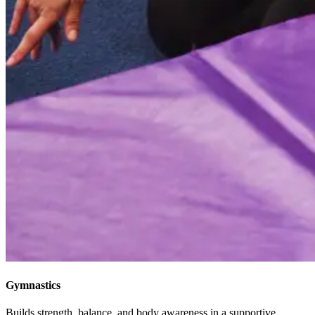
Gymnastics​​​​‌ ‍ ​‍​‍‌‍ ‌ ​‍‌‍‍‌‌‍‌ ‌‍‍‌‌‍ ‍​‍​‍​ ‍‍​‍​‍‌ ​ ‌‍​‌‌‍ ‍‌‍‍‌‌ ‌​‌ ‍‌​‍ ‍‌‍‍‌‌‍ ​‍​‍​‍ ​​‍​‍‌‍‍​‌ ​‍‌‍‌‌‌‍‌‍​‍​‍​ ‍‍​‍​‍‌‍‍​‌ ‌​‌ ‌​‌ ​​‌ ​ ​ ‍‍​‍ ​‍ ‌‍​ ‌‍‍​‌‍‌‌‌‍ ​‌ ​ ‌‍‌‌‌‍​‌‌ ​​‌‍‍‌‌‍‌‌‌ ​‍‌ ​ ​‍ ‍‌ ​ ‌‍​‌‌‍ ‍‌‍‍‌‌ ‌​‌ ‍‌​‍ ‍‌ ​ ‌ ‌​‌ ‌‌‌‍‌​‌‍‍‌‌‍ ​‍ ‌‍‍‌‌‍ ‍‌ ‌​‌‍‌‌‌‍ ‍‌ ‌​​‍ ‌‍‌‌‌‍‌​‌‍‍‌‌ ‌​​‍ ‌‍ ‌‌‍ ‌‍‌​‌‍‌‌​ ‌‌ ​​‌ ​‍‌‍‌‌‌ ​ ‌‍‌‌‌‍ ‍‌ ‌​‌‍​‌‌ ‌​‌‍‍‌‌‍ ‌‍ ‍​ ‍ ‌‍‍‌‌‍‌​​ ‌​ ‍‌​ ‍‌​ ​​​ ‍‌‌‍‌‌​ ‌‌‌‍‌​​ ‌‌​‍ ‌‌‍‌‍​ ​‍‌‍​‌​ ‍‌​‍ ‌​ ‌​​ ‍​‌‍‌‍‌‍​ ​‍ ‌‌‍​‌​ ‌ ​ ‍​​ ‌‌​‍ ‌‌‍​‍​ ‌‌‌‍‌​​ ‌ ​ ‌ ​ ​‍​ ‌‌​ ‌‍​ ‍​​ ​‌​ ​‌‌‍​‍​ ‍ ‌ ‌​‌ ‍‌‌ ​​‌‍‌‌​ ‌‌ ‌‍‌‍‌‌‌‍ ‍‌ ‌‌‌‍‌‌‌‌​ ‌‍ ​‌ ‌‌‌‍‌ ‌‌​​‌‍​‌‌‍‌ ‌‍‌‌​ ‍ ‌ ​​‌‍​‌‌ ‌​‌‍‍​​ ‌‌ ​​‌‍​‌‌‍‌ ‌‍‌‌‌​​‍‌ ‌‌‌‍‍‌‌‍ ​‌‍‌​‌‍‌‌‌ ​‍​‍‌‌​ ‌‌‌​​‍‌‌ ‌‍‍ ‌‍‌‌‌ ‍‌​‍‌‌​ ​ ‌​‌​​‍‌‌​ ​ ‌​‌​​‍‌‌​ ​‍​ ​‍​ ​​​ ‌‌‌‍​ ​ ‍‌​ ‌ ​ ​​​ ‍‌​ ‌ ​ ‌‍​ ​‍​ ​‍​ ​‌​‍‌‌​ ​‍​ ​‍​‍‌‌​ ‌‌‌​‌​​‍ ‍‌ ‌​‌‍​‌‌‍​‍‌ ​ ​‍‌‌​ ‌‌‌​​‍‌‌ ‌‍‍ ‌‍‌‌‌ ‍‌​‍‌‌​ ​ ‌​‌​​‍‌‌​ ​ ‌​‌​​‍‌‌​ ​‍​ ​‍‌‍‌‌‌‍‌​​ ‌‍‌‍‌​​ ​​​ ​‌​ ‌‌​ ​‍‌‍​‍​ ‌ ‌‍‌‌​ ​‌​‍‌‌​ ​‍​ ​‍​‍‌‌​ ‌‌‌​‌​​‍ ‍‌‍​ ‌‍ ‌‍ ‍‌ ‌​‌‍‌‌‌‍ ‍‌ ‌​​‍‌‌​ ‌‌‌​​‍‌‌ ‌‍‍ ‌‍‌‌‌ ‍‌​‍‌‌​ ​ ‌​‌​​‍‌‌​ ​ ‌​‌​​‍‌‌​ ​‍​ ​‍​ ‌​‌‍‌‍​ ‌‌‌‍​ ​ ​​​ ​‌‌‍​‌​ ​‍‌‍‌‍​ ‍​‌‍​‍‌‍‌​​‍‌‌​ ​‍​ ​‍​‍‌‌​ ‌‌‌​‌​​‍ ‍‌ ‌​‌‍‍‌‌ ‌​‌‍ ​‌‍‌‌​ ‌‍​‍‌‍​‌‌ ​ ‌‍‌‌‌‌‌‌‌ ​‍‌‍ ​​ ‌‌‍‍​‌ ‌​‌ ‌​‌ ​​‌ ​ ​‍‌‌​ ​ ‌​​‌​‍‌‌​ ​‍‌​‌‍​‍‌‌​ ​‍‌​‌‍‌‍​ ‌‍‍​‌‍‌‌‌‍ ​‌ ​ ‌‍‌‌‌‍​‌‌ ​​‌‍‍‌‌‍‌‌‌ ​‍‌ ​ ​‍ ‍‌ ​ ‌‍​‌‌‍ ‍‌‍‍‌‌ ‌​‌ ‍‌​‍ ‍‌ ​ ‌ ‌​‌ ‌‌‌‍‌​‌‍‍‌‌‍ ​‍‌‍‌‍‍‌‌‍‌​​ ‌​ ‍‌​ ‍‌​ ​​​ ‍‌‌‍‌‌​ ‌‌‌‍‌​​ ‌‌​‍ ‌‌‍‌‍​ ​‍‌‍​‌​ ‍‌​‍ ‌​ ‌​​ ‍​‌‍‌‍‌‍​ ​‍ ‌‌‍​‌​ ‌ ​ ‍​​ ‌‌​‍ ‌‌‍​‍​ ‌‌‌‍‌​​ ‌ ​ ‌ ​ ​‍​ ‌‌​ ‌‍​ ‍​​ ​‌​ ​‌‌‍​‍​‍‌‍‌ ‌​‌ ‍‌‌ ​​‌‍‌‌​ ‌‌ ‌‍‌‍‌‌‌‍ ‍‌ ‌‌‌‍‌‌‌‌​ ‌‍ ​‌ ‌‌‌‍‌ ‌‌​​‌‍​‌‌‍‌ ‌‍‌‌​‍‌‍‌ ​​‌‍​‌‌ ‌​‌‍‍​​ ‌‌ ​​‌‍​‌‌‍‌ ‌‍‌‌‌​​‍‌ ‌‌‌‍‍‌‌‍ ​‌‍‌​‌‍‌‌‌ ​‍​‍‌‌​ ‌‌‌​​‍‌‌ ‌‍‍ ‌‍‌‌‌ ‍‌​‍‌‌​ ​ ‌​‌​​‍‌‌​ ​ ‌​‌​​‍‌‌​ ​‍​ ​‍​ ​​​ ‌‌‌‍​ ​ ‍‌​ ‌ ​ ​​​ ‍‌​ ‌ ​ ‌‍​ ​‍​ ​‍​ ​‌​‍‌‌​ ​‍​ ​‍​‍‌‌​ ‌‌‌​‌​​‍ ‍‌ ‌​‌‍​‌‌‍​‍‌ ​ ​‍‌‌​ ‌‌‌​​‍‌‌ ‌‍‍ ‌‍‌‌‌ ‍‌​‍‌‌​ ​ ‌​‌​​‍‌‌​ ​ ‌​‌​​‍‌‌​ ​‍​ ​‍‌‍‌‌‌‍‌​​ ‌‍‌‍‌​​ ​​​ ​‌​ ‌‌​ ​‍‌‍​‍​ ‌ ‌‍‌‌​ ​‌​‍‌‌​ ​‍​ ​‍​‍‌‌​ ‌‌‌​‌​​‍ ‍‌‍​ ‌‍ ‌‍ ‍‌ ‌​‌‍‌‌‌‍ ‍‌ ‌​​‍‌‌​ ‌‌‌​​‍‌‌ ‌‍‍ ‌‍‌‌‌ ‍‌​‍‌‌​ ​ ‌​‌​​‍‌‌​ ​ ‌​‌​​‍‌‌​ ​‍​ ​‍​ ‌​‌‍‌‍​ ‌‌‌‍​ ​ ​​​ ​‌‌‍​‌​ ​‍‌‍‌‍​ ‍​‌‍​‍‌‍‌​​‍‌‌​ ​‍​ ​‍​‍‌‌​ ‌‌‌​‌​​‍ ‍‌ ‌​‌‍‍‌‌ ‌​‌‍ ​‌‍‌‌​‍‌‍‌ ​​‌‍‌‌‌ ​‍‌ ​ ‌ ​​‌‍‌‌‌‍​ ‌ ‌​‌‍‍‌‌ ‌‍‌‍‌‌​ ‌‌ ​​‌ ‌‌‌‍​‍‌‍ ​‌‍‍‌‌ ​ ‌‍‍​‌‍‌‌‌‍‌​​‍​‍‌ ‌
Builds strength, balance, and body awareness in a supportive