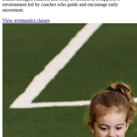
environment led by coaches who guide and encourage early
movement.​​​​‌ ‍ ​‍​‍‌‍ ‌ ​‍‌‍‍‌‌‍‌ ‌‍‍‌‌‍ ‍​‍​‍​ ‍‍​‍​‍‌ ​ ‌‍​‌‌‍ ‍‌‍‍‌‌ ‌​‌ ‍‌​‍ ‍‌‍‍‌‌‍ ​‍​‍​‍ ​​‍​‍‌‍‍​‌ ​‍‌‍‌‌‌‍‌‍​‍​‍​ ‍‍​‍​‍‌‍‍​‌ ‌​‌ ‌​‌ ​​‌ ​ ​ ‍‍​‍ ​‍ ‌‍​ ‌‍‍​‌‍‌‌‌‍ ​‌ ​ ‌‍‌‌‌‍​‌‌ ​​‌‍‍‌‌‍‌‌‌ ​‍‌ ​ ​‍ ‍‌ ​ ‌‍​‌‌‍ ‍‌‍‍‌‌ ‌​‌ ‍‌​‍ ‍‌ ​ ‌ ‌​‌ ‌‌‌‍‌​‌‍‍‌‌‍ ​‍ ‌‍‍‌‌‍ ‍‌ ‌​‌‍‌‌‌‍ ‍‌ ‌​​‍ ‌‍‌‌‌‍‌​‌‍‍‌‌ ‌​​‍ ‌‍ ‌‌‍ ‌‍‌​‌‍‌‌​ ‌‌ ​​‌ ​‍‌‍‌‌‌ ​ ‌‍‌‌‌‍ ‍‌ ‌​‌‍​‌‌ ‌​‌‍‍‌‌‍ ‌‍ ‍​ ‍ ‌‍‍‌‌‍‌​​ ‌​ ‍‌​ ‍‌​ ​​​ ‍‌‌‍‌‌​ ‌‌‌‍‌​​ ‌‌​‍ ‌‌‍‌‍​ ​‍‌‍​‌​ ‍‌​‍ ‌​ ‌​​ ‍​‌‍‌‍‌‍​ ​‍ ‌‌‍​‌​ ‌ ​ ‍​​ ‌‌​‍ ‌‌‍​‍​ ‌‌‌‍‌​​ ‌ ​ ‌ ​ ​‍​ ‌‌​ ‌‍​ ‍​​ ​‌​ ​‌‌‍​‍​ ‍ ‌ ‌​‌ ‍‌‌ ​​‌‍‌‌​ ‌‌ ‌‍‌‍‌‌‌‍ ‍‌ ‌‌‌‍‌‌‌‌​ ‌‍ ​‌ ‌‌‌‍‌ ‌‌​​‌‍​‌‌‍‌ ‌‍‌‌​ ‍ ‌ ​​‌‍​‌‌ ‌​‌‍‍​​ ‌‌ ​​‌‍​‌‌‍‌ ‌‍‌‌‌​​‍‌ ‌‌‌‍‍‌‌‍ ​‌‍‌​‌‍‌‌‌ ​‍​‍‌‌​ ‌‌‌​​‍‌‌ ‌‍‍ ‌‍‌‌‌ ‍‌​‍‌‌​ ​ ‌​‌​​‍‌‌​ ​ ‌​‌​​‍‌‌​ ​‍​ ​‍​ ​​​ ‌‌‌‍​ ​ ‍‌​ ‌ ​ ​​​ ‍‌​ ‌ ​ ‌‍​ ​‍​ ​‍​ ​‌​‍‌‌​ ​‍​ ​‍​‍‌‌​ ‌‌‌​‌​​‍ ‍‌ ‌​‌‍​‌‌‍​‍‌ ​ ​‍‌‌​ ‌‌‌​​‍‌‌ ‌‍‍ ‌‍‌‌‌ ‍‌​‍‌‌​ ​ ‌​‌​​‍‌‌​ ​ ‌​‌​​‍‌‌​ ​‍​ ​‍‌‍‌‌‌‍‌​​ ‌‍‌‍‌​​ ​​​ ​‌​ ‌‌​ ​‍‌‍​‍​ ‌ ‌‍‌‌​ ​‌​‍‌‌​ ​‍​ ​‍​‍‌‌​ ‌‌‌​‌​​‍ ‍‌‍​ ‌‍ ‌‍ ‍‌ ‌​‌‍‌‌‌‍ ‍‌ ‌​​‍‌‌​ ‌‌‌​​‍‌‌ ‌‍‍ ‌‍‌‌‌ ‍‌​‍‌‌​ ​ ‌​‌​​‍‌‌​ ​ ‌​‌​​‍‌‌​ ​‍​ ​‍​ ‌​‌‍‌‍​ ‌‌‌‍​ ​ ​​​ ​‌‌‍​‌​ ​‍‌‍‌‍​ ‍​‌‍​‍‌‍‌​​‍‌‌​ ​‍​ ​‍​‍‌‌​ ‌‌‌​‌​​‍ ‍‌ ​‍‌‍‍‌‌‍​ ‌‍‍​‌‌‌​‌‍‌‌‌ ‍​‌ ‌​​‍‌‌​ ‌‌‌​​‍‌‌ ‌‍‍ ‌‍‌‌‌ ‍‌​‍‌‌​ ​ ‌​‌​​‍‌‌​ ​ ‌​‌​​‍‌‌​ ​‍​ ​‍​ ‌​‌‍​ ‌‍‌‌‌‍​‌​ ‍‌​ ​​‌‍​ ​ ​‌‌‍‌‌​ ‌ ​ ‍​​ ​‌​‍‌‌​ ​‍​ ​‍​‍‌‌​ ‌‌‌​‌​​‍ ‍‌‍​ ‌‍‍​‌‍‍‌‌‍ ​‌‍‌​‌ ​‍‌‍‌‌‌‍ ‍​‍‌‌​ ‌‌‌​​‍‌‌ ‌‍‍ ‌‍‌‌‌ ‍‌​‍‌‌​ ​ ‌​‌​​‍‌‌​ ​ ‌​‌​​‍‌‌​ ​‍​ ​‍​ ‌‍‌‍‌‍​ ‌‍‌‍​‌‌‍‌‍​ ‌ ‌‍​‌‌‍‌​​ ‍​​ ​​‌‍‌‌​ ​‌​‍‌‌​ ​‍​ ​‍​‍‌‌​ ‌‌‌​‌​​‍ ‍‌ ‌​‌‍‌‌‌ ‍​‌ ‌​​ ‌‍​‍‌‍​‌‌ ​ ‌‍‌‌‌‌‌‌‌ ​‍‌‍ ​​ ‌‌‍‍​‌ ‌​‌ ‌​‌ ​​‌ ​ ​‍‌‌​ ​ ‌​​‌​‍‌‌​ ​‍‌​‌‍​‍‌‌​ ​‍‌​‌‍‌‍​ ‌‍‍​‌‍‌‌‌‍ ​‌ ​ ‌‍‌‌‌‍​‌‌ ​​‌‍‍‌‌‍‌‌‌ ​‍‌ ​ ​‍ ‍‌ ​ ‌‍​‌‌‍ ‍‌‍‍‌‌ ‌​‌ ‍‌​‍ ‍‌ ​ ‌ ‌​‌ ‌‌‌‍‌​‌‍‍‌‌‍ ​‍‌‍‌‍‍‌‌‍‌​​ ‌​ ‍‌​ ‍‌​ ​​​ ‍‌‌‍‌‌​ ‌‌‌‍‌​​ ‌‌​‍ ‌‌‍‌‍​ ​‍‌‍​‌​ ‍‌​‍ ‌​ ‌​​ ‍​‌‍‌‍‌‍​ ​‍ ‌‌‍​‌​ ‌ ​ ‍​​ ‌‌​‍ ‌‌‍​‍​ ‌‌‌‍‌​​ ‌ ​ ‌ ​ ​‍​ ‌‌​ ‌‍​ ‍​​ ​‌​ ​‌‌‍​‍​‍‌‍‌ ‌​‌ ‍‌‌ ​​‌‍‌‌​ ‌‌ ‌‍‌‍‌‌‌‍ ‍‌ ‌‌‌‍‌‌‌‌​ ‌‍ ​‌ ‌‌‌‍‌ ‌‌​​‌‍​‌‌‍‌ ‌‍‌‌​‍‌‍‌ ​​‌‍​‌‌ ‌​‌‍‍​​ ‌‌ ​​‌‍​‌‌‍‌ ‌‍‌‌‌​​‍‌ ‌‌‌‍‍‌‌‍ ​‌‍‌​‌‍‌‌‌ ​‍​‍‌‌​ ‌‌‌​​‍‌‌ ‌‍‍ ‌‍‌‌‌ ‍‌​‍‌‌​ ​ ‌​‌​​‍‌‌​ ​ ‌​‌​​‍‌‌​ ​‍​ ​‍​ ​​​ ‌‌‌‍​ ​ ‍‌​ ‌ ​ ​​​ ‍‌​ ‌ ​ ‌‍​ ​‍​ ​‍​ ​‌​‍‌‌​ ​‍​ ​‍​‍‌‌​ ‌‌‌​‌​​‍ ‍‌ ‌​‌‍​‌‌‍​‍‌ ​ ​‍‌‌​ ‌‌‌​​‍‌‌ ‌‍‍ ‌‍‌‌‌ ‍‌​‍‌‌​ ​ ‌​‌​​‍‌‌​ ​ ‌​‌​​‍‌‌​ ​‍​ ​‍‌‍‌‌‌‍‌​​ ‌‍‌‍‌​​ ​​​ ​‌​ ‌‌​ ​‍‌‍​‍​ ‌ ‌‍‌‌​ ​‌​‍‌‌​ ​‍​ ​‍​‍‌‌​ ‌‌‌​‌​​‍ ‍‌‍​ ‌‍ ‌‍ ‍‌ ‌​‌‍‌‌‌‍ ‍‌ ‌​​‍‌‌​ ‌‌‌​​‍‌‌ ‌‍‍ ‌‍‌‌‌ ‍‌​‍‌‌​ ​ ‌​‌​​‍‌‌​ ​ ‌​‌​​‍‌‌​ ​‍​ ​‍​ ‌​‌‍‌‍​ ‌‌‌‍​ ​ ​​​ ​‌‌‍​‌​ ​‍‌‍‌‍​ ‍​‌‍​‍‌‍‌​​‍‌‌​ ​‍​ ​‍​‍‌‌​ ‌‌‌​‌​​‍ ‍‌ ​‍‌‍‍‌‌‍​ ‌‍‍​‌‌‌​‌‍‌‌‌ ‍​‌ ‌​​‍‌‌​ ‌‌‌​​‍‌‌ ‌‍‍ ‌‍‌‌‌ ‍‌​‍‌‌​ ​ ‌​‌​​‍‌‌​ ​ ‌​‌​​‍‌‌​ ​‍​ ​‍​ ‌​‌‍​ ‌‍‌‌‌‍​‌​ ‍‌​ ​​‌‍​ ​ ​‌‌‍‌‌​ ‌ ​ ‍​​ ​‌​‍‌‌​ ​‍​ ​‍​‍‌‌​ ‌‌‌​‌​​‍ ‍‌‍​ ‌‍‍​‌‍‍‌‌‍ ​‌‍‌​‌ ​‍‌‍‌‌‌‍ ‍​‍‌‌​ ‌‌‌​​‍‌‌ ‌‍‍ ‌‍‌‌‌ ‍‌​‍‌‌​ ​ ‌​‌​​‍‌‌​ ​ ‌​‌​​‍‌‌​ ​‍​ ​‍​ ‌‍‌‍‌‍​ ‌‍‌‍​‌‌‍‌‍​ ‌ ‌‍​‌‌‍‌​​ ‍​​ ​​‌‍‌‌​ ​‌​‍‌‌​ ​‍​ ​‍​‍‌‌​ ‌‌‌​‌​​‍ ‍‌ ‌​‌‍‌‌‌ ‍​‌ ‌​​‍‌‍‌ ​​‌‍‌‌‌ ​‍‌ ​ ‌ ​​‌‍‌‌‌‍​ ‌ ‌​‌‍‍‌‌ ‌‍‌‍‌‌​ ‌‌ ​​‌ ‌‌‌‍​‍‌‍ ​‌‍‍‌‌ ​ ‌‍‍​‌‍‌‌‌‍‌​​‍​‍‌ ‌
View gymnastics classes​​​​‌ ‍ ​‍​‍‌‍ ‌ ​‍‌‍‍‌‌‍‌ ‌‍‍‌‌‍ ‍​‍​‍​ ‍‍​‍​‍‌ ​ ‌‍​‌‌‍ ‍‌‍‍‌‌ ‌​‌ ‍‌​‍ ‍‌‍‍‌‌‍ ​‍​‍​‍ ​​‍​‍‌‍‍​‌ ​‍‌‍‌‌‌‍‌‍​‍​‍​ ‍‍​‍​‍‌‍‍​‌ ‌​‌ ‌​‌ ​​‌ ​ ​ ‍‍​‍ ​‍ ‌‍​ ‌‍‍​‌‍‌‌‌‍ ​‌ ​ ‌‍‌‌‌‍​‌‌ ​​‌‍‍‌‌‍‌‌‌ ​‍‌ ​ ​‍ ‍‌ ​ ‌‍​‌‌‍ ‍‌‍‍‌‌ ‌​‌ ‍‌​‍ ‍‌ ​ ‌ ‌​‌ ‌‌‌‍‌​‌‍‍‌‌‍ ​‍ ‌‍‍‌‌‍ ‍‌ ‌​‌‍‌‌‌‍ ‍‌ ‌​​‍ ‌‍‌‌‌‍‌​‌‍‍‌‌ ‌​​‍ ‌‍ ‌‌‍ ‌‍‌​‌‍‌‌​ ‌‌ ​​‌ ​‍‌‍‌‌‌ ​ ‌‍‌‌‌‍ ‍‌ ‌​‌‍​‌‌ ‌​‌‍‍‌‌‍ ‌‍ ‍​ ‍ ‌‍‍‌‌‍‌​​ ‌​ ‍‌​ ‍‌​ ​​​ ‍‌‌‍‌‌​ ‌‌‌‍‌​​ ‌‌​‍ ‌‌‍‌‍​ ​‍‌‍​‌​ ‍‌​‍ ‌​ ‌​​ ‍​‌‍‌‍‌‍​ ​‍ ‌‌‍​‌​ ‌ ​ ‍​​ ‌‌​‍ ‌‌‍​‍​ ‌‌‌‍‌​​ ‌ ​ ‌ ​ ​‍​ ‌‌​ ‌‍​ ‍​​ ​‌​ ​‌‌‍​‍​ ‍ ‌ ‌​‌ ‍‌‌ ​​‌‍‌‌​ ‌‌ ‌‍‌‍‌‌‌‍ ‍‌ ‌‌‌‍‌‌‌‌​ ‌‍ ​‌ ‌‌‌‍‌ ‌‌​​‌‍​‌‌‍‌ ‌‍‌‌​ ‍ ‌ ​​‌‍​‌‌ ‌​‌‍‍​​ ‌‌ ​​‌‍​‌‌‍‌ ‌‍‌‌‌​​‍‌ ‌‌‌‍‍‌‌‍ ​‌‍‌​‌‍‌‌‌ ​‍​‍‌‌​ ‌‌‌​​‍‌‌ ‌‍‍ ‌‍‌‌‌ ‍‌​‍‌‌​ ​ ‌​‌​​‍‌‌​ ​ ‌​‌​​‍‌‌​ ​‍​ ​‍​ ​​​ ‌‌‌‍​ ​ ‍‌​ ‌ ​ ​​​ ‍‌​ ‌ ​ ‌‍​ ​‍​ ​‍​ ​‌​‍‌‌​ ​‍​ ​‍​‍‌‌​ ‌‌‌​‌​​‍ ‍‌ ‌​‌‍​‌‌‍​‍‌ ​ ​‍‌‌​ ‌‌‌​​‍‌‌ ‌‍‍ ‌‍‌‌‌ ‍‌​‍‌‌​ ​ ‌​‌​​‍‌‌​ ​ ‌​‌​​‍‌‌​ ​‍​ ​‍‌‍‌‌‌‍‌​​ ‌‍‌‍‌​​ ​​​ ​‌​ ‌‌​ ​‍‌‍​‍​ ‌ ‌‍‌‌​ ​‌​‍‌‌​ ​‍​ ​‍​‍‌‌​ ‌‌‌​‌​​‍ ‍‌‍​ ‌‍ ‌‍ ‍‌ ‌​‌‍‌‌‌‍ ‍‌ ‌​​‍‌‌​ ‌‌‌​​‍‌‌ ‌‍‍ ‌‍‌‌‌ ‍‌​‍‌‌​ ​ ‌​‌​​‍‌‌​ ​ ‌​‌​​‍‌‌​ ​‍​ ​‍​ ‌​‌‍‌‍​ ‌‌‌‍​ ​ ​​​ ​‌‌‍​‌​ ​‍‌‍‌‍​ ‍​‌‍​‍‌‍‌​​‍‌‌​ ​‍​ ​‍​‍‌‌​ ‌‌‌​‌​​‍ ‍‌‍​‍‌ ‌‌‌ ‌​‌ ‌​‌‍ ‌‍ ‍‌ ​ ​‍‌‌​ ‌‌‌​​‍‌‌ ‌‍‍ ‌‍‌‌‌ ‍‌​‍‌‌​ ​ ‌​‌​​‍‌‌​ ​ ‌​‌​​‍‌‌​ ​‍​ ​‍‌‍‌​‌‍‌‍‌‍‌‌​ ‍​​ ​​​ ​‌​ ‌ ‌‍‌‍‌‍​ ​ ​‌‌‍‌​​ ​​​‍‌‌​ ​‍​ ​‍​‍‌‌​ ‌‌‌​‌​​‍ ‍‌ ‌​‌‍‌‌‌ ‍​‌ ‌​​ ‌‍​‍‌‍​‌‌ ​ ‌‍‌‌‌‌‌‌‌ ​‍‌‍ ​​ ‌‌‍‍​‌ ‌​‌ ‌​‌ ​​‌ ​ ​‍‌‌​ ​ ‌​​‌​‍‌‌​ ​‍‌​‌‍​‍‌‌​ ​‍‌​‌‍‌‍​ ‌‍‍​‌‍‌‌‌‍ ​‌ ​ ‌‍‌‌‌‍​‌‌ ​​‌‍‍‌‌‍‌‌‌ ​‍‌ ​ ​‍ ‍‌ ​ ‌‍​‌‌‍ ‍‌‍‍‌‌ ‌​‌ ‍‌​‍ ‍‌ ​ ‌ ‌​‌ ‌‌‌‍‌​‌‍‍‌‌‍ ​‍‌‍‌‍‍‌‌‍‌​​ ‌​ ‍‌​ ‍‌​ ​​​ ‍‌‌‍‌‌​ ‌‌‌‍‌​​ ‌‌​‍ ‌‌‍‌‍​ ​‍‌‍​‌​ ‍‌​‍ ‌​ ‌​​ ‍​‌‍‌‍‌‍​ ​‍ ‌‌‍​‌​ ‌ ​ ‍​​ ‌‌​‍ ‌‌‍​‍​ ‌‌‌‍‌​​ ‌ ​ ‌ ​ ​‍​ ‌‌​ ‌‍​ ‍​​ ​‌​ ​‌‌‍​‍​‍‌‍‌ ‌​‌ ‍‌‌ ​​‌‍‌‌​ ‌‌ ‌‍‌‍‌‌‌‍ ‍‌ ‌‌‌‍‌‌‌‌​ ‌‍ ​‌ ‌‌‌‍‌ ‌‌​​‌‍​‌‌‍‌ ‌‍‌‌​‍‌‍‌ ​​‌‍​‌‌ ‌​‌‍‍​​ ‌‌ ​​‌‍​‌‌‍‌ ‌‍‌‌‌​​‍‌ ‌‌‌‍‍‌‌‍ ​‌‍‌​‌‍‌‌‌ ​‍​‍‌‌​ ‌‌‌​​‍‌‌ ‌‍‍ ‌‍‌‌‌ ‍‌​‍‌‌​ ​ ‌​‌​​‍‌‌​ ​ ‌​‌​​‍‌‌​ ​‍​ ​‍​ ​​​ ‌‌‌‍​ ​ ‍‌​ ‌ ​ ​​​ ‍‌​ ‌ ​ ‌‍​ ​‍​ ​‍​ ​‌​‍‌‌​ ​‍​ ​‍​‍‌‌​ ‌‌‌​‌​​‍ ‍‌ ‌​‌‍​‌‌‍​‍‌ ​ ​‍‌‌​ ‌‌‌​​‍‌‌ ‌‍‍ ‌‍‌‌‌ ‍‌​‍‌‌​ ​ ‌​‌​​‍‌‌​ ​ ‌​‌​​‍‌‌​ ​‍​ ​‍‌‍‌‌‌‍‌​​ ‌‍‌‍‌​​ ​​​ ​‌​ ‌‌​ ​‍‌‍​‍​ ‌ ‌‍‌‌​ ​‌​‍‌‌​ ​‍​ ​‍​‍‌‌​ ‌‌‌​‌​​‍ ‍‌‍​ ‌‍ ‌‍ ‍‌ ‌​‌‍‌‌‌‍ ‍‌ ‌​​‍‌‌​ ‌‌‌​​‍‌‌ ‌‍‍ ‌‍‌‌‌ ‍‌​‍‌‌​ ​ ‌​‌​​‍‌‌​ ​ ‌​‌​​‍‌‌​ ​‍​ ​‍​ ‌​‌‍‌‍​ ‌‌‌‍​ ​ ​​​ ​‌‌‍​‌​ ​‍‌‍‌‍​ ‍​‌‍​‍‌‍‌​​‍‌‌​ ​‍​ ​‍​‍‌‌​ ‌‌‌​‌​​‍ ‍‌‍​‍‌ ‌‌‌ ‌​‌ ‌​‌‍ ‌‍ ‍‌ ​ ​‍‌‌​ ‌‌‌​​‍‌‌ ‌‍‍ ‌‍‌‌‌ ‍‌​‍‌‌​ ​ ‌​‌​​‍‌‌​ ​ ‌​‌​​‍‌‌​ ​‍​ ​‍‌‍‌​‌‍‌‍‌‍‌‌​ ‍​​ ​​​ ​‌​ ‌ ‌‍‌‍‌‍​ ​ ​‌‌‍‌​​ ​​​‍‌‌​ ​‍​ ​‍​‍‌‌​ ‌‌‌​‌​​‍ ‍‌ ‌​‌‍‌‌‌ ‍​‌ ‌​​‍‌‍‌ ​​‌‍‌‌‌ ​‍‌ ​ ‌ ​​‌‍‌‌‌‍​ ‌ ‌​‌‍‍‌‌ ‌‍‌‍‌‌​ ‌‌ ​​‌ ‌‌‌‍​‍‌‍ ​‌‍‍‌‌ ​ ‌‍‍​‌‍‌‌‌‍‌​​‍​‍‌ ‌