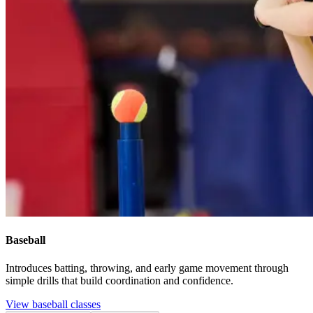
Baseball​​​​‌ ‍ ​‍​‍‌‍ ‌ ​‍‌‍‍‌‌‍‌ ‌‍‍‌‌‍ ‍​‍​‍​ ‍‍​‍​‍‌ ​ ‌‍​‌‌‍ ‍‌‍‍‌‌ ‌​‌ ‍‌​‍ ‍‌‍‍‌‌‍ ​‍​‍​‍ ​​‍​‍‌‍‍​‌ ​‍‌‍‌‌‌‍‌‍​‍​‍​ ‍‍​‍​‍‌‍‍​‌ ‌​‌ ‌​‌ ​​‌ ​ ​ ‍‍​‍ ​‍ ‌‍​ ‌‍‍​‌‍‌‌‌‍ ​‌ ​ ‌‍‌‌‌‍​‌‌ ​​‌‍‍‌‌‍‌‌‌ ​‍‌ ​ ​‍ ‍‌ ​ ‌‍​‌‌‍ ‍‌‍‍‌‌ ‌​‌ ‍‌​‍ ‍‌ ​ ‌ ‌​‌ ‌‌‌‍‌​‌‍‍‌‌‍ ​‍ ‌‍‍‌‌‍ ‍‌ ‌​‌‍‌‌‌‍ ‍‌ ‌​​‍ ‌‍‌‌‌‍‌​‌‍‍‌‌ ‌​​‍ ‌‍ ‌‌‍ ‌‍‌​‌‍‌‌​ ‌‌ ​​‌ ​‍‌‍‌‌‌ ​ ‌‍‌‌‌‍ ‍‌ ‌​‌‍​‌‌ ‌​‌‍‍‌‌‍ ‌‍ ‍​ ‍ ‌‍‍‌‌‍‌​​ ‌​ ‍‌​ ‍‌​ ​​​ ‍‌‌‍‌‌​ ‌‌‌‍‌​​ ‌‌​‍ ‌‌‍‌‍​ ​‍‌‍​‌​ ‍‌​‍ ‌​ ‌​​ ‍​‌‍‌‍‌‍​ ​‍ ‌‌‍​‌​ ‌ ​ ‍​​ ‌‌​‍ ‌‌‍​‍​ ‌‌‌‍‌​​ ‌ ​ ‌ ​ ​‍​ ‌‌​ ‌‍​ ‍​​ ​‌​ ​‌‌‍​‍​ ‍ ‌ ‌​‌ ‍‌‌ ​​‌‍‌‌​ ‌‌ ‌‍‌‍‌‌‌‍ ‍‌ ‌‌‌‍‌‌‌‌​ ‌‍ ​‌ ‌‌‌‍‌ ‌‌​​‌‍​‌‌‍‌ ‌‍‌‌​ ‍ ‌ ​​‌‍​‌‌ ‌​‌‍‍​​ ‌‌ ​​‌‍​‌‌‍‌ ‌‍‌‌‌​​‍‌ ‌‌‌‍‍‌‌‍ ​‌‍‌​‌‍‌‌‌ ​‍​‍‌‌​ ‌‌‌​​‍‌‌ ‌‍‍ ‌‍‌‌‌ ‍‌​‍‌‌​ ​ ‌​‌​​‍‌‌​ ​ ‌​‌​​‍‌‌​ ​‍​ ​‍​ ​​​ ‌‌‌‍​ ​ ‍‌​ ‌ ​ ​​​ ‍‌​ ‌ ​ ‌‍​ ​‍​ ​‍​ ​‌​‍‌‌​ ​‍​ ​‍​‍‌‌​ ‌‌‌​‌​​‍ ‍‌ ‌​‌‍​‌‌‍​‍‌ ​ ​‍‌‌​ ‌‌‌​​‍‌‌ ‌‍‍ ‌‍‌‌‌ ‍‌​‍‌‌​ ​ ‌​‌​​‍‌‌​ ​ ‌​‌​​‍‌‌​ ​‍​ ​‍‌‍‌‌‌‍‌​​ ‌‍‌‍‌​​ ​​​ ​‌​ ‌‌​ ​‍‌‍​‍​ ‌ ‌‍‌‌​ ​‌​‍‌‌​ ​‍​ ​‍​‍‌‌​ ‌‌‌​‌​​‍ ‍‌‍​ ‌‍ ‌‍ ‍‌ ‌​‌‍‌‌‌‍ ‍‌ ‌​​‍‌‌​ ‌‌‌​​‍‌‌ ‌‍‍ ‌‍‌‌‌ ‍‌​‍‌‌​ ​ ‌​‌​​‍‌‌​ ​ ‌​‌​​‍‌‌​ ​‍​ ​‍​ ​ ‌‍​ ‌‍​‌​ ‍‌​ ​‌‌‍​‌‌‍​ ​ ​​​ ​‍​ ‍​​ ‌‍‌‍‌​​ ‌ ​ ​ ​ ‌‌​ ‌ ​ ​ ​ ‌​‌‍​ ​ ​‍​ ​‍‌‍‌​​ ‌​‌‍‌‌​ ‍‌‌‍‌‌​ ​‍​ ‌​‌‍​‌​ ​‍​ ​‍‌‍‌‌​‍‌‌​ ​‍​ ​‍​‍‌‌​ ‌‌‌​‌​​‍ ‍‌ ‌​‌‍‍‌‌ ‌​‌‍ ​‌‍‌‌​ ‌‍​‍‌‍​‌‌ ​ ‌‍‌‌‌‌‌‌‌ ​‍‌‍ ​​ ‌‌‍‍​‌ ‌​‌ ‌​‌ ​​‌ ​ ​‍‌‌​ ​ ‌​​‌​‍‌‌​ ​‍‌​‌‍​‍‌‌​ ​‍‌​‌‍‌‍​ ‌‍‍​‌‍‌‌‌‍ ​‌ ​ ‌‍‌‌‌‍​‌‌ ​​‌‍‍‌‌‍‌‌‌ ​‍‌ ​ ​‍ ‍‌ ​ ‌‍​‌‌‍ ‍‌‍‍‌‌ ‌​‌ ‍‌​‍ ‍‌ ​ ‌ ‌​‌ ‌‌‌‍‌​‌‍‍‌‌‍ ​‍‌‍‌‍‍‌‌‍‌​​ ‌​ ‍‌​ ‍‌​ ​​​ ‍‌‌‍‌‌​ ‌‌‌‍‌​​ ‌‌​‍ ‌‌‍‌‍​ ​‍‌‍​‌​ ‍‌​‍ ‌​ ‌​​ ‍​‌‍‌‍‌‍​ ​‍ ‌‌‍​‌​ ‌ ​ ‍​​ ‌‌​‍ ‌‌‍​‍​ ‌‌‌‍‌​​ ‌ ​ ‌ ​ ​‍​ ‌‌​ ‌‍​ ‍​​ ​‌​ ​‌‌‍​‍​‍‌‍‌ ‌​‌ ‍‌‌ ​​‌‍‌‌​ ‌‌ ‌‍‌‍‌‌‌‍ ‍‌ ‌‌‌‍‌‌‌‌​ ‌‍ ​‌ ‌‌‌‍‌ ‌‌​​‌‍​‌‌‍‌ ‌‍‌‌​‍‌‍‌ ​​‌‍​‌‌ ‌​‌‍‍​​ ‌‌ ​​‌‍​‌‌‍‌ ‌‍‌‌‌​​‍‌ ‌‌‌‍‍‌‌‍ ​‌‍‌​‌‍‌‌‌ ​‍​‍‌‌​ ‌‌‌​​‍‌‌ ‌‍‍ ‌‍‌‌‌ ‍‌​‍‌‌​ ​ ‌​‌​​‍‌‌​ ​ ‌​‌​​‍‌‌​ ​‍​ ​‍​ ​​​ ‌‌‌‍​ ​ ‍‌​ ‌ ​ ​​​ ‍‌​ ‌ ​ ‌‍​ ​‍​ ​‍​ ​‌​‍‌‌​ ​‍​ ​‍​‍‌‌​ ‌‌‌​‌​​‍ ‍‌ ‌​‌‍​‌‌‍​‍‌ ​ ​‍‌‌​ ‌‌‌​​‍‌‌ ‌‍‍ ‌‍‌‌‌ ‍‌​‍‌‌​ ​ ‌​‌​​‍‌‌​ ​ ‌​‌​​‍‌‌​ ​‍​ ​‍‌‍‌‌‌‍‌​​ ‌‍‌‍‌​​ ​​​ ​‌​ ‌‌​ ​‍‌‍​‍​ ‌ ‌‍‌‌​ ​‌​‍‌‌​ ​‍​ ​‍​‍‌‌​ ‌‌‌​‌​​‍ ‍‌‍​ ‌‍ ‌‍ ‍‌ ‌​‌‍‌‌‌‍ ‍‌ ‌​​‍‌‌​ ‌‌‌​​‍‌‌ ‌‍‍ ‌‍‌‌‌ ‍‌​‍‌‌​ ​ ‌​‌​​‍‌‌​ ​ ‌​‌​​‍‌‌​ ​‍​ ​‍​ ​ ‌‍​ ‌‍​‌​ ‍‌​ ​‌‌‍​‌‌‍​ ​ ​​​ ​‍​ ‍​​ ‌‍‌‍‌​​ ‌ ​ ​ ​ ‌‌​ ‌ ​ ​ ​ ‌​‌‍​ ​ ​‍​ ​‍‌‍‌​​ ‌​‌‍‌‌​ ‍‌‌‍‌‌​ ​‍​ ‌​‌‍​‌​ ​‍​ ​‍‌‍‌‌​‍‌‌​ ​‍​ ​‍​‍‌‌​ ‌‌‌​‌​​‍ ‍‌ ‌​‌‍‍‌‌ ‌​‌‍ ​‌‍‌‌​‍‌‍‌ ​​‌‍‌‌‌ ​‍‌ ​ ‌ ​​‌‍‌‌‌‍​ ‌ ‌​‌‍‍‌‌ ‌‍‌‍‌‌​ ‌‌ ​​‌ ‌‌‌‍​‍‌‍ ​‌‍‍‌‌ ​ ‌‍‍​‌‍‌‌‌‍‌​​‍​‍‌ ‌
Introduces batting, throwing, and early game movement through
simple drills that build coordination and confidence.​​​​‌ ‍ ​‍​‍‌‍ ‌ ​‍‌‍‍‌‌‍‌ ‌‍‍‌‌‍ ‍​‍​‍​ ‍‍​‍​‍‌ ​ ‌‍​‌‌‍ ‍‌‍‍‌‌ ‌​‌ ‍‌​‍ ‍‌‍‍‌‌‍ ​‍​‍​‍ ​​‍​‍‌‍‍​‌ ​‍‌‍‌‌‌‍‌‍​‍​‍​ ‍‍​‍​‍‌‍‍​‌ ‌​‌ ‌​‌ ​​‌ ​ ​ ‍‍​‍ ​‍ ‌‍​ ‌‍‍​‌‍‌‌‌‍ ​‌ ​ ‌‍‌‌‌‍​‌‌ ​​‌‍‍‌‌‍‌‌‌ ​‍‌ ​ ​‍ ‍‌ ​ ‌‍​‌‌‍ ‍‌‍‍‌‌ ‌​‌ ‍‌​‍ ‍‌ ​ ‌ ‌​‌ ‌‌‌‍‌​‌‍‍‌‌‍ ​‍ ‌‍‍‌‌‍ ‍‌ ‌​‌‍‌‌‌‍ ‍‌ ‌​​‍ ‌‍‌‌‌‍‌​‌‍‍‌‌ ‌​​‍ ‌‍ ‌‌‍ ‌‍‌​‌‍‌‌​ ‌‌ ​​‌ ​‍‌‍‌‌‌ ​ ‌‍‌‌‌‍ ‍‌ ‌​‌‍​‌‌ ‌​‌‍‍‌‌‍ ‌‍ ‍​ ‍ ‌‍‍‌‌‍‌​​ ‌​ ‍‌​ ‍‌​ ​​​ ‍‌‌‍‌‌​ ‌‌‌‍‌​​ ‌‌​‍ ‌‌‍‌‍​ ​‍‌‍​‌​ ‍‌​‍ ‌​ ‌​​ ‍​‌‍‌‍‌‍​ ​‍ ‌‌‍​‌​ ‌ ​ ‍​​ ‌‌​‍ ‌‌‍​‍​ ‌‌‌‍‌​​ ‌ ​ ‌ ​ ​‍​ ‌‌​ ‌‍​ ‍​​ ​‌​ ​‌‌‍​‍​ ‍ ‌ ‌​‌ ‍‌‌ ​​‌‍‌‌​ ‌‌ ‌‍‌‍‌‌‌‍ ‍‌ ‌‌‌‍‌‌‌‌​ ‌‍ ​‌ ‌‌‌‍‌ ‌‌​​‌‍​‌‌‍‌ ‌‍‌‌​ ‍ ‌ ​​‌‍​‌‌ ‌​‌‍‍​​ ‌‌ ​​‌‍​‌‌‍‌ ‌‍‌‌‌​​‍‌ ‌‌‌‍‍‌‌‍ ​‌‍‌​‌‍‌‌‌ ​‍​‍‌‌​ ‌‌‌​​‍‌‌ ‌‍‍ ‌‍‌‌‌ ‍‌​‍‌‌​ ​ ‌​‌​​‍‌‌​ ​ ‌​‌​​‍‌‌​ ​‍​ ​‍​ ​​​ ‌‌‌‍​ ​ ‍‌​ ‌ ​ ​​​ ‍‌​ ‌ ​ ‌‍​ ​‍​ ​‍​ ​‌​‍‌‌​ ​‍​ ​‍​‍‌‌​ ‌‌‌​‌​​‍ ‍‌ ‌​‌‍​‌‌‍​‍‌ ​ ​‍‌‌​ ‌‌‌​​‍‌‌ ‌‍‍ ‌‍‌‌‌ ‍‌​‍‌‌​ ​ ‌​‌​​‍‌‌​ ​ ‌​‌​​‍‌‌​ ​‍​ ​‍‌‍‌‌‌‍‌​​ ‌‍‌‍‌​​ ​​​ ​‌​ ‌‌​ ​‍‌‍​‍​ ‌ ‌‍‌‌​ ​‌​‍‌‌​ ​‍​ ​‍​‍‌‌​ ‌‌‌​‌​​‍ ‍‌‍​ ‌‍ ‌‍ ‍‌ ‌​‌‍‌‌‌‍ ‍‌ ‌​​‍‌‌​ ‌‌‌​​‍‌‌ ‌‍‍ ‌‍‌‌‌ ‍‌​‍‌‌​ ​ ‌​‌​​‍‌‌​ ​ ‌​‌​​‍‌‌​ ​‍​ ​‍​ ​ ‌‍​ ‌‍​‌​ ‍‌​ ​‌‌‍​‌‌‍​ ​ ​​​ ​‍​ ‍​​ ‌‍‌‍‌​​ ‌ ​ ​ ​ ‌‌​ ‌ ​ ​ ​ ‌​‌‍​ ​ ​‍​ ​‍‌‍‌​​ ‌​‌‍‌‌​ ‍‌‌‍‌‌​ ​‍​ ‌​‌‍​‌​ ​‍​ ​‍‌‍‌‌​‍‌‌​ ​‍​ ​‍​‍‌‌​ ‌‌‌​‌​​‍ ‍‌ ​‍‌‍‍‌‌‍​ ‌‍‍​‌‌‌​‌‍‌‌‌ ‍​‌ ‌​​‍‌‌​ ‌‌‌​​‍‌‌ ‌‍‍ ‌‍‌‌‌ ‍‌​‍‌‌​ ​ ‌​‌​​‍‌‌​ ​ ‌​‌​​‍‌‌​ ​‍​ ​‍​ ​‍‌‍​‍‌‍‌‍​ ​‌​ ​​‌‍​‍​ ​‌‌‍​ ​ ​ ‌‍‌‍​ ​‌​ ‍‌​‍‌‌​ ​‍​ ​‍​‍‌‌​ ‌‌‌​‌​​‍ ‍‌‍​ ‌‍‍​‌‍‍‌‌‍ ​‌‍‌​‌ ​‍‌‍‌‌‌‍ ‍​‍‌‌​ ‌‌‌​​‍‌‌ ‌‍‍ ‌‍‌‌‌ ‍‌​‍‌‌​ ​ ‌​‌​​‍‌‌​ ​ ‌​‌​​‍‌‌​ ​‍​ ​‍​ ​ ​ ‌‍‌‍‌​​ ​‍‌‍​ ​ ‍​‌‍‌​‌‍​ ‌‍‌‍​ ​ ​ ‌​​ ‌ ​‍‌‌​ ​‍​ ​‍​‍‌‌​ ‌‌‌​‌​​‍ ‍‌ ‌​‌‍‌‌‌ ‍​‌ ‌​​ ‌‍​‍‌‍​‌‌ ​ ‌‍‌‌‌‌‌‌‌ ​‍‌‍ ​​ ‌‌‍‍​‌ ‌​‌ ‌​‌ ​​‌ ​ ​‍‌‌​ ​ ‌​​‌​‍‌‌​ ​‍‌​‌‍​‍‌‌​ ​‍‌​‌‍‌‍​ ‌‍‍​‌‍‌‌‌‍ ​‌ ​ ‌‍‌‌‌‍​‌‌ ​​‌‍‍‌‌‍‌‌‌ ​‍‌ ​ ​‍ ‍‌ ​ ‌‍​‌‌‍ ‍‌‍‍‌‌ ‌​‌ ‍‌​‍ ‍‌ ​ ‌ ‌​‌ ‌‌‌‍‌​‌‍‍‌‌‍ ​‍‌‍‌‍‍‌‌‍‌​​ ‌​ ‍‌​ ‍‌​ ​​​ ‍‌‌‍‌‌​ ‌‌‌‍‌​​ ‌‌​‍ ‌‌‍‌‍​ ​‍‌‍​‌​ ‍‌​‍ ‌​ ‌​​ ‍​‌‍‌‍‌‍​ ​‍ ‌‌‍​‌​ ‌ ​ ‍​​ ‌‌​‍ ‌‌‍​‍​ ‌‌‌‍‌​​ ‌ ​ ‌ ​ ​‍​ ‌‌​ ‌‍​ ‍​​ ​‌​ ​‌‌‍​‍​‍‌‍‌ ‌​‌ ‍‌‌ ​​‌‍‌‌​ ‌‌ ‌‍‌‍‌‌‌‍ ‍‌ ‌‌‌‍‌‌‌‌​ ‌‍ ​‌ ‌‌‌‍‌ ‌‌​​‌‍​‌‌‍‌ ‌‍‌‌​‍‌‍‌ ​​‌‍​‌‌ ‌​‌‍‍​​ ‌‌ ​​‌‍​‌‌‍‌ ‌‍‌‌‌​​‍‌ ‌‌‌‍‍‌‌‍ ​‌‍‌​‌‍‌‌‌ ​‍​‍‌‌​ ‌‌‌​​‍‌‌ ‌‍‍ ‌‍‌‌‌ ‍‌​‍‌‌​ ​ ‌​‌​​‍‌‌​ ​ ‌​‌​​‍‌‌​ ​‍​ ​‍​ ​​​ ‌‌‌‍​ ​ ‍‌​ ‌ ​ ​​​ ‍‌​ ‌ ​ ‌‍​ ​‍​ ​‍​ ​‌​‍‌‌​ ​‍​ ​‍​‍‌‌​ ‌‌‌​‌​​‍ ‍‌ ‌​‌‍​‌‌‍​‍‌ ​ ​‍‌‌​ ‌‌‌​​‍‌‌ ‌‍‍ ‌‍‌‌‌ ‍‌​‍‌‌​ ​ ‌​‌​​‍‌‌​ ​ ‌​‌​​‍‌‌​ ​‍​ ​‍‌‍‌‌‌‍‌​​ ‌‍‌‍‌​​ ​​​ ​‌​ ‌‌​ ​‍‌‍​‍​ ‌ ‌‍‌‌​ ​‌​‍‌‌​ ​‍​ ​‍​‍‌‌​ ‌‌‌​‌​​‍ ‍‌‍​ ‌‍ ‌‍ ‍‌ ‌​‌‍‌‌‌‍ ‍‌ ‌​​‍‌‌​ ‌‌‌​​‍‌‌ ‌‍‍ ‌‍‌‌‌ ‍‌​‍‌‌​ ​ ‌​‌​​‍‌‌​ ​ ‌​‌​​‍‌‌​ ​‍​ ​‍​ ​ ‌‍​ ‌‍​‌​ ‍‌​ ​‌‌‍​‌‌‍​ ​ ​​​ ​‍​ ‍​​ ‌‍‌‍‌​​ ‌ ​ ​ ​ ‌‌​ ‌ ​ ​ ​ ‌​‌‍​ ​ ​‍​ ​‍‌‍‌​​ ‌​‌‍‌‌​ ‍‌‌‍‌‌​ ​‍​ ‌​‌‍​‌​ ​‍​ ​‍‌‍‌‌​‍‌‌​ ​‍​ ​‍​‍‌‌​ ‌‌‌​‌​​‍ ‍‌ ​‍‌‍‍‌‌‍​ ‌‍‍​‌‌‌​‌‍‌‌‌ ‍​‌ ‌​​‍‌‌​ ‌‌‌​​‍‌‌ ‌‍‍ ‌‍‌‌‌ ‍‌​‍‌‌​ ​ ‌​‌​​‍‌‌​ ​ ‌​‌​​‍‌‌​ ​‍​ ​‍​ ​‍‌‍​‍‌‍‌‍​ ​‌​ ​​‌‍​‍​ ​‌‌‍​ ​ ​ ‌‍‌‍​ ​‌​ ‍‌​‍‌‌​ ​‍​ ​‍​‍‌‌​ ‌‌‌​‌​​‍ ‍‌‍​ ‌‍‍​‌‍‍‌‌‍ ​‌‍‌​‌ ​‍‌‍‌‌‌‍ ‍​‍‌‌​ ‌‌‌​​‍‌‌ ‌‍‍ ‌‍‌‌‌ ‍‌​‍‌‌​ ​ ‌​‌​​‍‌‌​ ​ ‌​‌​​‍‌‌​ ​‍​ ​‍​ ​ ​ ‌‍‌‍‌​​ ​‍‌‍​ ​ ‍​‌‍‌​‌‍​ ‌‍‌‍​ ​ ​ ‌​​ ‌ ​‍‌‌​ ​‍​ ​‍​‍‌‌​ ‌‌‌​‌​​‍ ‍‌ ‌​‌‍‌‌‌ ‍​‌ ‌​​‍‌‍‌ ​​‌‍‌‌‌ ​‍‌ ​ ‌ ​​‌‍‌‌‌‍​ ‌ ‌​‌‍‍‌‌ ‌‍‌‍‌‌​ ‌‌ ​​‌ ‌‌‌‍​‍‌‍ ​‌‍‍‌‌ ​ ‌‍‍​‌‍‌‌‌‍‌​​‍​‍‌ ‌
View baseball classes​​​​‌ ‍ ​‍​‍‌‍ ‌ ​‍‌‍‍‌‌‍‌ ‌‍‍‌‌‍ ‍​‍​‍​ ‍‍​‍​‍‌ ​ ‌‍​‌‌‍ ‍‌‍‍‌‌ ‌​‌ ‍‌​‍ ‍‌‍‍‌‌‍ ​‍​‍​‍ ​​‍​‍‌‍‍​‌ ​‍‌‍‌‌‌‍‌‍​‍​‍​ ‍‍​‍​‍‌‍‍​‌ ‌​‌ ‌​‌ ​​‌ ​ ​ ‍‍​‍ ​‍ ‌‍​ ‌‍‍​‌‍‌‌‌‍ ​‌ ​ ‌‍‌‌‌‍​‌‌ ​​‌‍‍‌‌‍‌‌‌ ​‍‌ ​ ​‍ ‍‌ ​ ‌‍​‌‌‍ ‍‌‍‍‌‌ ‌​‌ ‍‌​‍ ‍‌ ​ ‌ ‌​‌ ‌‌‌‍‌​‌‍‍‌‌‍ ​‍ ‌‍‍‌‌‍ ‍‌ ‌​‌‍‌‌‌‍ ‍‌ ‌​​‍ ‌‍‌‌‌‍‌​‌‍‍‌‌ ‌​​‍ ‌‍ ‌‌‍ ‌‍‌​‌‍‌‌​ ‌‌ ​​‌ ​‍‌‍‌‌‌ ​ ‌‍‌‌‌‍ ‍‌ ‌​‌‍​‌‌ ‌​‌‍‍‌‌‍ ‌‍ ‍​ ‍ ‌‍‍‌‌‍‌​​ ‌​ ‍‌​ ‍‌​ ​​​ ‍‌‌‍‌‌​ ‌‌‌‍‌​​ ‌‌​‍ ‌‌‍‌‍​ ​‍‌‍​‌​ ‍‌​‍ ‌​ ‌​​ ‍​‌‍‌‍‌‍​ ​‍ ‌‌‍​‌​ ‌ ​ ‍​​ ‌‌​‍ ‌‌‍​‍​ ‌‌‌‍‌​​ ‌ ​ ‌ ​ ​‍​ ‌‌​ ‌‍​ ‍​​ ​‌​ ​‌‌‍​‍​ ‍ ‌ ‌​‌ ‍‌‌ ​​‌‍‌‌​ ‌‌ ‌‍‌‍‌‌‌‍ ‍‌ ‌‌‌‍‌‌‌‌​ ‌‍ ​‌ ‌‌‌‍‌ ‌‌​​‌‍​‌‌‍‌ ‌‍‌‌​ ‍ ‌ ​​‌‍​‌‌ ‌​‌‍‍​​ ‌‌ ​​‌‍​‌‌‍‌ ‌‍‌‌‌​​‍‌ ‌‌‌‍‍‌‌‍ ​‌‍‌​‌‍‌‌‌ ​‍​‍‌‌​ ‌‌‌​​‍‌‌ ‌‍‍ ‌‍‌‌‌ ‍‌​‍‌‌​ ​ ‌​‌​​‍‌‌​ ​ ‌​‌​​‍‌‌​ ​‍​ ​‍​ ​​​ ‌‌‌‍​ ​ ‍‌​ ‌ ​ ​​​ ‍‌​ ‌ ​ ‌‍​ ​‍​ ​‍​ ​‌​‍‌‌​ ​‍​ ​‍​‍‌‌​ ‌‌‌​‌​​‍ ‍‌ ‌​‌‍​‌‌‍​‍‌ ​ ​‍‌‌​ ‌‌‌​​‍‌‌ ‌‍‍ ‌‍‌‌‌ ‍‌​‍‌‌​ ​ ‌​‌​​‍‌‌​ ​ ‌​‌​​‍‌‌​ ​‍​ ​‍‌‍‌‌‌‍‌​​ ‌‍‌‍‌​​ ​​​ ​‌​ ‌‌​ ​‍‌‍​‍​ ‌ ‌‍‌‌​ ​‌​‍‌‌​ ​‍​ ​‍​‍‌‌​ ‌‌‌​‌​​‍ ‍‌‍​ ‌‍ ‌‍ ‍‌ ‌​‌‍‌‌‌‍ ‍‌ ‌​​‍‌‌​ ‌‌‌​​‍‌‌ ‌‍‍ ‌‍‌‌‌ ‍‌​‍‌‌​ ​ ‌​‌​​‍‌‌​ ​ ‌​‌​​‍‌‌​ ​‍​ ​‍​ ​ ‌‍​ ‌‍​‌​ ‍‌​ ​‌‌‍​‌‌‍​ ​ ​​​ ​‍​ ‍​​ ‌‍‌‍‌​​ ‌ ​ ​ ​ ‌‌​ ‌ ​ ​ ​ ‌​‌‍​ ​ ​‍​ ​‍‌‍‌​​ ‌​‌‍‌‌​ ‍‌‌‍‌‌​ ​‍​ ‌​‌‍​‌​ ​‍​ ​‍‌‍‌‌​‍‌‌​ ​‍​ ​‍​‍‌‌​ ‌‌‌​‌​​‍ ‍‌‍​‍‌ ‌‌‌ ‌​‌ ‌​‌‍ ‌‍ ‍‌ ​ ​‍‌‌​ ‌‌‌​​‍‌‌ ‌‍‍ ‌‍‌‌‌ ‍‌​‍‌‌​ ​ ‌​‌​​‍‌‌​ ​ ‌​‌​​‍‌‌​ ​‍​ ​‍​ ‍​​ ‌​​ ​‌‌‍‌‌​ ‌​​ ​ ​ ‌ ‌‍​‌​ ​​‌‍‌​​ ‍​​ ‌​​‍‌‌​ ​‍​ ​‍​‍‌‌​ ‌‌‌​‌​​‍ ‍‌ ‌​‌‍‌‌‌ ‍​‌ ‌​​ ‌‍​‍‌‍​‌‌ ​ ‌‍‌‌‌‌‌‌‌ ​‍‌‍ ​​ ‌‌‍‍​‌ ‌​‌ ‌​‌ ​​‌ ​ ​‍‌‌​ ​ ‌​​‌​‍‌‌​ ​‍‌​‌‍​‍‌‌​ ​‍‌​‌‍‌‍​ ‌‍‍​‌‍‌‌‌‍ ​‌ ​ ‌‍‌‌‌‍​‌‌ ​​‌‍‍‌‌‍‌‌‌ ​‍‌ ​ ​‍ ‍‌ ​ ‌‍​‌‌‍ ‍‌‍‍‌‌ ‌​‌ ‍‌​‍ ‍‌ ​ ‌ ‌​‌ ‌‌‌‍‌​‌‍‍‌‌‍ ​‍‌‍‌‍‍‌‌‍‌​​ ‌​ ‍‌​ ‍‌​ ​​​ ‍‌‌‍‌‌​ ‌‌‌‍‌​​ ‌‌​‍ ‌‌‍‌‍​ ​‍‌‍​‌​ ‍‌​‍ ‌​ ‌​​ ‍​‌‍‌‍‌‍​ ​‍ ‌‌‍​‌​ ‌ ​ ‍​​ ‌‌​‍ ‌‌‍​‍​ ‌‌‌‍‌​​ ‌ ​ ‌ ​ ​‍​ ‌‌​ ‌‍​ ‍​​ ​‌​ ​‌‌‍​‍​‍‌‍‌ ‌​‌ ‍‌‌ ​​‌‍‌‌​ ‌‌ ‌‍‌‍‌‌‌‍ ‍‌ ‌‌‌‍‌‌‌‌​ ‌‍ ​‌ ‌‌‌‍‌ ‌‌​​‌‍​‌‌‍‌ ‌‍‌‌​‍‌‍‌ ​​‌‍​‌‌ ‌​‌‍‍​​ ‌‌ ​​‌‍​‌‌‍‌ ‌‍‌‌‌​​‍‌ ‌‌‌‍‍‌‌‍ ​‌‍‌​‌‍‌‌‌ ​‍​‍‌‌​ ‌‌‌​​‍‌‌ ‌‍‍ ‌‍‌‌‌ ‍‌​‍‌‌​ ​ ‌​‌​​‍‌‌​ ​ ‌​‌​​‍‌‌​ ​‍​ ​‍​ ​​​ ‌‌‌‍​ ​ ‍‌​ ‌ ​ ​​​ ‍‌​ ‌ ​ ‌‍​ ​‍​ ​‍​ ​‌​‍‌‌​ ​‍​ ​‍​‍‌‌​ ‌‌‌​‌​​‍ ‍‌ ‌​‌‍​‌‌‍​‍‌ ​ ​‍‌‌​ ‌‌‌​​‍‌‌ ‌‍‍ ‌‍‌‌‌ ‍‌​‍‌‌​ ​ ‌​‌​​‍‌‌​ ​ ‌​‌​​‍‌‌​ ​‍​ ​‍‌‍‌‌‌‍‌​​ ‌‍‌‍‌​​ ​​​ ​‌​ ‌‌​ ​‍‌‍​‍​ ‌ ‌‍‌‌​ ​‌​‍‌‌​ ​‍​ ​‍​‍‌‌​ ‌‌‌​‌​​‍ ‍‌‍​ ‌‍ ‌‍ ‍‌ ‌​‌‍‌‌‌‍ ‍‌ ‌​​‍‌‌​ ‌‌‌​​‍‌‌ ‌‍‍ ‌‍‌‌‌ ‍‌​‍‌‌​ ​ ‌​‌​​‍‌‌​ ​ ‌​‌​​‍‌‌​ ​‍​ ​‍​ ​ ‌‍​ ‌‍​‌​ ‍‌​ ​‌‌‍​‌‌‍​ ​ ​​​ ​‍​ ‍​​ ‌‍‌‍‌​​ ‌ ​ ​ ​ ‌‌​ ‌ ​ ​ ​ ‌​‌‍​ ​ ​‍​ ​‍‌‍‌​​ ‌​‌‍‌‌​ ‍‌‌‍‌‌​ ​‍​ ‌​‌‍​‌​ ​‍​ ​‍‌‍‌‌​‍‌‌​ ​‍​ ​‍​‍‌‌​ ‌‌‌​‌​​‍ ‍‌‍​‍‌ ‌‌‌ ‌​‌ ‌​‌‍ ‌‍ ‍‌ ​ ​‍‌‌​ ‌‌‌​​‍‌‌ ‌‍‍ ‌‍‌‌‌ ‍‌​‍‌‌​ ​ ‌​‌​​‍‌‌​ ​ ‌​‌​​‍‌‌​ ​‍​ ​‍​ ‍​​ ‌​​ ​‌‌‍‌‌​ ‌​​ ​ ​ ‌ ‌‍​‌​ ​​‌‍‌​​ ‍​​ ‌​​‍‌‌​ ​‍​ ​‍​‍‌‌​ ‌‌‌​‌​​‍ ‍‌ ‌​‌‍‌‌‌ ‍​‌ ‌​​‍‌‍‌ ​​‌‍‌‌‌ ​‍‌ ​ ‌ ​​‌‍‌‌‌‍​ ‌ ‌​‌‍‍‌‌ ‌‍‌‍‌‌​ ‌‌ ​​‌ ‌‌‌‍​‍‌‍ ​‌‍‍‌‌ ​ ‌‍‍​‌‍‌‌‌‍‌​​‍​‍‌ ‌