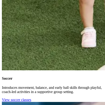
Soccer​​​​‌ ‍ ​‍​‍‌‍ ‌ ​‍‌‍‍‌‌‍‌ ‌‍‍‌‌‍ ‍​‍​‍​ ‍‍​‍​‍‌ ​ ‌‍​‌‌‍ ‍‌‍‍‌‌ ‌​‌ ‍‌​‍ ‍‌‍‍‌‌‍ ​‍​‍​‍ ​​‍​‍‌‍‍​‌ ​‍‌‍‌‌‌‍‌‍​‍​‍​ ‍‍​‍​‍‌‍‍​‌ ‌​‌ ‌​‌ ​​‌ ​ ​ ‍‍​‍ ​‍ ‌‍​ ‌‍‍​‌‍‌‌‌‍ ​‌ ​ ‌‍‌‌‌‍​‌‌ ​​‌‍‍‌‌‍‌‌‌ ​‍‌ ​ ​‍ ‍‌ ​ ‌‍​‌‌‍ ‍‌‍‍‌‌ ‌​‌ ‍‌​‍ ‍‌ ​ ‌ ‌​‌ ‌‌‌‍‌​‌‍‍‌‌‍ ​‍ ‌‍‍‌‌‍ ‍‌ ‌​‌‍‌‌‌‍ ‍‌ ‌​​‍ ‌‍‌‌‌‍‌​‌‍‍‌‌ ‌​​‍ ‌‍ ‌‌‍ ‌‍‌​‌‍‌‌​ ‌‌ ​​‌ ​‍‌‍‌‌‌ ​ ‌‍‌‌‌‍ ‍‌ ‌​‌‍​‌‌ ‌​‌‍‍‌‌‍ ‌‍ ‍​ ‍ ‌‍‍‌‌‍‌​​ ‌​ ‍‌​ ‍‌​ ​​​ ‍‌‌‍‌‌​ ‌‌‌‍‌​​ ‌‌​‍ ‌‌‍‌‍​ ​‍‌‍​‌​ ‍‌​‍ ‌​ ‌​​ ‍​‌‍‌‍‌‍​ ​‍ ‌‌‍​‌​ ‌ ​ ‍​​ ‌‌​‍ ‌‌‍​‍​ ‌‌‌‍‌​​ ‌ ​ ‌ ​ ​‍​ ‌‌​ ‌‍​ ‍​​ ​‌​ ​‌‌‍​‍​ ‍ ‌ ‌​‌ ‍‌‌ ​​‌‍‌‌​ ‌‌ ‌‍‌‍‌‌‌‍ ‍‌ ‌‌‌‍‌‌‌‌​ ‌‍ ​‌ ‌‌‌‍‌ ‌‌​​‌‍​‌‌‍‌ ‌‍‌‌​ ‍ ‌ ​​‌‍​‌‌ ‌​‌‍‍​​ ‌‌ ​​‌‍​‌‌‍‌ ‌‍‌‌‌​​‍‌ ‌‌‌‍‍‌‌‍ ​‌‍‌​‌‍‌‌‌ ​‍​‍‌‌​ ‌‌‌​​‍‌‌ ‌‍‍ ‌‍‌‌‌ ‍‌​‍‌‌​ ​ ‌​‌​​‍‌‌​ ​ ‌​‌​​‍‌‌​ ​‍​ ​‍​ ​​​ ‌‌‌‍​ ​ ‍‌​ ‌ ​ ​​​ ‍‌​ ‌ ​ ‌‍​ ​‍​ ​‍​ ​‌​‍‌‌​ ​‍​ ​‍​‍‌‌​ ‌‌‌​‌​​‍ ‍‌ ‌​‌‍​‌‌‍​‍‌ ​ ​‍‌‌​ ‌‌‌​​‍‌‌ ‌‍‍ ‌‍‌‌‌ ‍‌​‍‌‌​ ​ ‌​‌​​‍‌‌​ ​ ‌​‌​​‍‌‌​ ​‍​ ​‍‌‍‌‌‌‍‌​​ ‌‍‌‍‌​​ ​​​ ​‌​ ‌‌​ ​‍‌‍​‍​ ‌ ‌‍‌‌​ ​‌​‍‌‌​ ​‍​ ​‍​‍‌‌​ ‌‌‌​‌​​‍ ‍‌‍​ ‌‍ ‌‍ ‍‌ ‌​‌‍‌‌‌‍ ‍‌ ‌​​‍‌‌​ ‌‌‌​​‍‌‌ ‌‍‍ ‌‍‌‌‌ ‍‌​‍‌‌​ ​ ‌​‌​​‍‌‌​ ​ ‌​‌​​‍‌‌​ ​‍​ ​‍‌‍​‍​ ‌‍​ ‌​​ ‍​​ ​​​ ‌ ‌‍​ ​ ‌‍​ ‌ ​ ​​‌‍​ ‌‍​‍​‍‌‌​ ​‍​ ​‍​‍‌‌​ ‌‌‌​‌​​‍ ‍‌ ‌​‌‍‍‌‌ ‌​‌‍ ​‌‍‌‌​ ‌‍​‍‌‍​‌‌ ​ ‌‍‌‌‌‌‌‌‌ ​‍‌‍ ​​ ‌‌‍‍​‌ ‌​‌ ‌​‌ ​​‌ ​ ​‍‌‌​ ​ ‌​​‌​‍‌‌​ ​‍‌​‌‍​‍‌‌​ ​‍‌​‌‍‌‍​ ‌‍‍​‌‍‌‌‌‍ ​‌ ​ ‌‍‌‌‌‍​‌‌ ​​‌‍‍‌‌‍‌‌‌ ​‍‌ ​ ​‍ ‍‌ ​ ‌‍​‌‌‍ ‍‌‍‍‌‌ ‌​‌ ‍‌​‍ ‍‌ ​ ‌ ‌​‌ ‌‌‌‍‌​‌‍‍‌‌‍ ​‍‌‍‌‍‍‌‌‍‌​​ ‌​ ‍‌​ ‍‌​ ​​​ ‍‌‌‍‌‌​ ‌‌‌‍‌​​ ‌‌​‍ ‌‌‍‌‍​ ​‍‌‍​‌​ ‍‌​‍ ‌​ ‌​​ ‍​‌‍‌‍‌‍​ ​‍ ‌‌‍​‌​ ‌ ​ ‍​​ ‌‌​‍ ‌‌‍​‍​ ‌‌‌‍‌​​ ‌ ​ ‌ ​ ​‍​ ‌‌​ ‌‍​ ‍​​ ​‌​ ​‌‌‍​‍​‍‌‍‌ ‌​‌ ‍‌‌ ​​‌‍‌‌​ ‌‌ ‌‍‌‍‌‌‌‍ ‍‌ ‌‌‌‍‌‌‌‌​ ‌‍ ​‌ ‌‌‌‍‌ ‌‌​​‌‍​‌‌‍‌ ‌‍‌‌​‍‌‍‌ ​​‌‍​‌‌ ‌​‌‍‍​​ ‌‌ ​​‌‍​‌‌‍‌ ‌‍‌‌‌​​‍‌ ‌‌‌‍‍‌‌‍ ​‌‍‌​‌‍‌‌‌ ​‍​‍‌‌​ ‌‌‌​​‍‌‌ ‌‍‍ ‌‍‌‌‌ ‍‌​‍‌‌​ ​ ‌​‌​​‍‌‌​ ​ ‌​‌​​‍‌‌​ ​‍​ ​‍​ ​​​ ‌‌‌‍​ ​ ‍‌​ ‌ ​ ​​​ ‍‌​ ‌ ​ ‌‍​ ​‍​ ​‍​ ​‌​‍‌‌​ ​‍​ ​‍​‍‌‌​ ‌‌‌​‌​​‍ ‍‌ ‌​‌‍​‌‌‍​‍‌ ​ ​‍‌‌​ ‌‌‌​​‍‌‌ ‌‍‍ ‌‍‌‌‌ ‍‌​‍‌‌​ ​ ‌​‌​​‍‌‌​ ​ ‌​‌​​‍‌‌​ ​‍​ ​‍‌‍‌‌‌‍‌​​ ‌‍‌‍‌​​ ​​​ ​‌​ ‌‌​ ​‍‌‍​‍​ ‌ ‌‍‌‌​ ​‌​‍‌‌​ ​‍​ ​‍​‍‌‌​ ‌‌‌​‌​​‍ ‍‌‍​ ‌‍ ‌‍ ‍‌ ‌​‌‍‌‌‌‍ ‍‌ ‌​​‍‌‌​ ‌‌‌​​‍‌‌ ‌‍‍ ‌‍‌‌‌ ‍‌​‍‌‌​ ​ ‌​‌​​‍‌‌​ ​ ‌​‌​​‍‌‌​ ​‍​ ​‍‌‍​‍​ ‌‍​ ‌​​ ‍​​ ​​​ ‌ ‌‍​ ​ ‌‍​ ‌ ​ ​​‌‍​ ‌‍​‍​‍‌‌​ ​‍​ ​‍​‍‌‌​ ‌‌‌​‌​​‍ ‍‌ ‌​‌‍‍‌‌ ‌​‌‍ ​‌‍‌‌​‍‌‍‌ ​​‌‍‌‌‌ ​‍‌ ​ ‌ ​​‌‍‌‌‌‍​ ‌ ‌​‌‍‍‌‌ ‌‍‌‍‌‌​ ‌‌ ​​‌ ‌‌‌‍​‍‌‍ ​‌‍‍‌‌ ​ ‌‍‍​‌‍‌‌‌‍‌​​‍​‍‌ ‌
Introduces movement, balance, and early ball skills through playful,
coach-led activities in a supportive group setting.​​​​‌ ‍ ​‍​‍‌‍ ‌ ​‍‌‍‍‌‌‍‌ ‌‍‍‌‌‍ ‍​‍​‍​ ‍‍​‍​‍‌ ​ ‌‍​‌‌‍ ‍‌‍‍‌‌ ‌​‌ ‍‌​‍ ‍‌‍‍‌‌‍ ​‍​‍​‍ ​​‍​‍‌‍‍​‌ ​‍‌‍‌‌‌‍‌‍​‍​‍​ ‍‍​‍​‍‌‍‍​‌ ‌​‌ ‌​‌ ​​‌ ​ ​ ‍‍​‍ ​‍ ‌‍​ ‌‍‍​‌‍‌‌‌‍ ​‌ ​ ‌‍‌‌‌‍​‌‌ ​​‌‍‍‌‌‍‌‌‌ ​‍‌ ​ ​‍ ‍‌ ​ ‌‍​‌‌‍ ‍‌‍‍‌‌ ‌​‌ ‍‌​‍ ‍‌ ​ ‌ ‌​‌ ‌‌‌‍‌​‌‍‍‌‌‍ ​‍ ‌‍‍‌‌‍ ‍‌ ‌​‌‍‌‌‌‍ ‍‌ ‌​​‍ ‌‍‌‌‌‍‌​‌‍‍‌‌ ‌​​‍ ‌‍ ‌‌‍ ‌‍‌​‌‍‌‌​ ‌‌ ​​‌ ​‍‌‍‌‌‌ ​ ‌‍‌‌‌‍ ‍‌ ‌​‌‍​‌‌ ‌​‌‍‍‌‌‍ ‌‍ ‍​ ‍ ‌‍‍‌‌‍‌​​ ‌​ ‍‌​ ‍‌​ ​​​ ‍‌‌‍‌‌​ ‌‌‌‍‌​​ ‌‌​‍ ‌‌‍‌‍​ ​‍‌‍​‌​ ‍‌​‍ ‌​ ‌​​ ‍​‌‍‌‍‌‍​ ​‍ ‌‌‍​‌​ ‌ ​ ‍​​ ‌‌​‍ ‌‌‍​‍​ ‌‌‌‍‌​​ ‌ ​ ‌ ​ ​‍​ ‌‌​ ‌‍​ ‍​​ ​‌​ ​‌‌‍​‍​ ‍ ‌ ‌​‌ ‍‌‌ ​​‌‍‌‌​ ‌‌ ‌‍‌‍‌‌‌‍ ‍‌ ‌‌‌‍‌‌‌‌​ ‌‍ ​‌ ‌‌‌‍‌ ‌‌​​‌‍​‌‌‍‌ ‌‍‌‌​ ‍ ‌ ​​‌‍​‌‌ ‌​‌‍‍​​ ‌‌ ​​‌‍​‌‌‍‌ ‌‍‌‌‌​​‍‌ ‌‌‌‍‍‌‌‍ ​‌‍‌​‌‍‌‌‌ ​‍​‍‌‌​ ‌‌‌​​‍‌‌ ‌‍‍ ‌‍‌‌‌ ‍‌​‍‌‌​ ​ ‌​‌​​‍‌‌​ ​ ‌​‌​​‍‌‌​ ​‍​ ​‍​ ​​​ ‌‌‌‍​ ​ ‍‌​ ‌ ​ ​​​ ‍‌​ ‌ ​ ‌‍​ ​‍​ ​‍​ ​‌​‍‌‌​ ​‍​ ​‍​‍‌‌​ ‌‌‌​‌​​‍ ‍‌ ‌​‌‍​‌‌‍​‍‌ ​ ​‍‌‌​ ‌‌‌​​‍‌‌ ‌‍‍ ‌‍‌‌‌ ‍‌​‍‌‌​ ​ ‌​‌​​‍‌‌​ ​ ‌​‌​​‍‌‌​ ​‍​ ​‍‌‍‌‌‌‍‌​​ ‌‍‌‍‌​​ ​​​ ​‌​ ‌‌​ ​‍‌‍​‍​ ‌ ‌‍‌‌​ ​‌​‍‌‌​ ​‍​ ​‍​‍‌‌​ ‌‌‌​‌​​‍ ‍‌‍​ ‌‍ ‌‍ ‍‌ ‌​‌‍‌‌‌‍ ‍‌ ‌​​‍‌‌​ ‌‌‌​​‍‌‌ ‌‍‍ ‌‍‌‌‌ ‍‌​‍‌‌​ ​ ‌​‌​​‍‌‌​ ​ ‌​‌​​‍‌‌​ ​‍​ ​‍‌‍​‍​ ‌‍​ ‌​​ ‍​​ ​​​ ‌ ‌‍​ ​ ‌‍​ ‌ ​ ​​‌‍​ ‌‍​‍​‍‌‌​ ​‍​ ​‍​‍‌‌​ ‌‌‌​‌​​‍ ‍‌ ​‍‌‍‍‌‌‍​ ‌‍‍​‌‌‌​‌‍‌‌‌ ‍​‌ ‌​​‍‌‌​ ‌‌‌​​‍‌‌ ‌‍‍ ‌‍‌‌‌ ‍‌​‍‌‌​ ​ ‌​‌​​‍‌‌​ ​ ‌​‌​​‍‌‌​ ​‍​ ​‍​ ‌ ​ ‍‌​ ​‌​ ‌‍​ ‌‍‌‍​ ​ ​​‌‍​ ​ ‌​​ ‍​​ ​‌‌‍‌‌​‍‌‌​ ​‍​ ​‍​‍‌‌​ ‌‌‌​‌​​‍ ‍‌‍​ ‌‍‍​‌‍‍‌‌‍ ​‌‍‌​‌ ​‍‌‍‌‌‌‍ ‍​‍‌‌​ ‌‌‌​​‍‌‌ ‌‍‍ ‌‍‌‌‌ ‍‌​‍‌‌​ ​ ‌​‌​​‍‌‌​ ​ ‌​‌​​‍‌‌​ ​‍​ ​‍‌‍‌‌​ ‌‍​ ​‌​ ‍‌​ ‍​​ ​ ​ ‌​‌‍‌‍​ ​‌​ ‌‍‌‍‌​​ ‌​​‍‌‌​ ​‍​ ​‍​‍‌‌​ ‌‌‌​‌​​‍ ‍‌ ‌​‌‍‌‌‌ ‍​‌ ‌​​ ‌‍​‍‌‍​‌‌ ​ ‌‍‌‌‌‌‌‌‌ ​‍‌‍ ​​ ‌‌‍‍​‌ ‌​‌ ‌​‌ ​​‌ ​ ​‍‌‌​ ​ ‌​​‌​‍‌‌​ ​‍‌​‌‍​‍‌‌​ ​‍‌​‌‍‌‍​ ‌‍‍​‌‍‌‌‌‍ ​‌ ​ ‌‍‌‌‌‍​‌‌ ​​‌‍‍‌‌‍‌‌‌ ​‍‌ ​ ​‍ ‍‌ ​ ‌‍​‌‌‍ ‍‌‍‍‌‌ ‌​‌ ‍‌​‍ ‍‌ ​ ‌ ‌​‌ ‌‌‌‍‌​‌‍‍‌‌‍ ​‍‌‍‌‍‍‌‌‍‌​​ ‌​ ‍‌​ ‍‌​ ​​​ ‍‌‌‍‌‌​ ‌‌‌‍‌​​ ‌‌​‍ ‌‌‍‌‍​ ​‍‌‍​‌​ ‍‌​‍ ‌​ ‌​​ ‍​‌‍‌‍‌‍​ ​‍ ‌‌‍​‌​ ‌ ​ ‍​​ ‌‌​‍ ‌‌‍​‍​ ‌‌‌‍‌​​ ‌ ​ ‌ ​ ​‍​ ‌‌​ ‌‍​ ‍​​ ​‌​ ​‌‌‍​‍​‍‌‍‌ ‌​‌ ‍‌‌ ​​‌‍‌‌​ ‌‌ ‌‍‌‍‌‌‌‍ ‍‌ ‌‌‌‍‌‌‌‌​ ‌‍ ​‌ ‌‌‌‍‌ ‌‌​​‌‍​‌‌‍‌ ‌‍‌‌​‍‌‍‌ ​​‌‍​‌‌ ‌​‌‍‍​​ ‌‌ ​​‌‍​‌‌‍‌ ‌‍‌‌‌​​‍‌ ‌‌‌‍‍‌‌‍ ​‌‍‌​‌‍‌‌‌ ​‍​‍‌‌​ ‌‌‌​​‍‌‌ ‌‍‍ ‌‍‌‌‌ ‍‌​‍‌‌​ ​ ‌​‌​​‍‌‌​ ​ ‌​‌​​‍‌‌​ ​‍​ ​‍​ ​​​ ‌‌‌‍​ ​ ‍‌​ ‌ ​ ​​​ ‍‌​ ‌ ​ ‌‍​ ​‍​ ​‍​ ​‌​‍‌‌​ ​‍​ ​‍​‍‌‌​ ‌‌‌​‌​​‍ ‍‌ ‌​‌‍​‌‌‍​‍‌ ​ ​‍‌‌​ ‌‌‌​​‍‌‌ ‌‍‍ ‌‍‌‌‌ ‍‌​‍‌‌​ ​ ‌​‌​​‍‌‌​ ​ ‌​‌​​‍‌‌​ ​‍​ ​‍‌‍‌‌‌‍‌​​ ‌‍‌‍‌​​ ​​​ ​‌​ ‌‌​ ​‍‌‍​‍​ ‌ ‌‍‌‌​ ​‌​‍‌‌​ ​‍​ ​‍​‍‌‌​ ‌‌‌​‌​​‍ ‍‌‍​ ‌‍ ‌‍ ‍‌ ‌​‌‍‌‌‌‍ ‍‌ ‌​​‍‌‌​ ‌‌‌​​‍‌‌ ‌‍‍ ‌‍‌‌‌ ‍‌​‍‌‌​ ​ ‌​‌​​‍‌‌​ ​ ‌​‌​​‍‌‌​ ​‍​ ​‍‌‍​‍​ ‌‍​ ‌​​ ‍​​ ​​​ ‌ ‌‍​ ​ ‌‍​ ‌ ​ ​​‌‍​ ‌‍​‍​‍‌‌​ ​‍​ ​‍​‍‌‌​ ‌‌‌​‌​​‍ ‍‌ ​‍‌‍‍‌‌‍​ ‌‍‍​‌‌‌​‌‍‌‌‌ ‍​‌ ‌​​‍‌‌​ ‌‌‌​​‍‌‌ ‌‍‍ ‌‍‌‌‌ ‍‌​‍‌‌​ ​ ‌​‌​​‍‌‌​ ​ ‌​‌​​‍‌‌​ ​‍​ ​‍​ ‌ ​ ‍‌​ ​‌​ ‌‍​ ‌‍‌‍​ ​ ​​‌‍​ ​ ‌​​ ‍​​ ​‌‌‍‌‌​‍‌‌​ ​‍​ ​‍​‍‌‌​ ‌‌‌​‌​​‍ ‍‌‍​ ‌‍‍​‌‍‍‌‌‍ ​‌‍‌​‌ ​‍‌‍‌‌‌‍ ‍​‍‌‌​ ‌‌‌​​‍‌‌ ‌‍‍ ‌‍‌‌‌ ‍‌​‍‌‌​ ​ ‌​‌​​‍‌‌​ ​ ‌​‌​​‍‌‌​ ​‍​ ​‍‌‍‌‌​ ‌‍​ ​‌​ ‍‌​ ‍​​ ​ ​ ‌​‌‍‌‍​ ​‌​ ‌‍‌‍‌​​ ‌​​‍‌‌​ ​‍​ ​‍​‍‌‌​ ‌‌‌​‌​​‍ ‍‌ ‌​‌‍‌‌‌ ‍​‌ ‌​​‍‌‍‌ ​​‌‍‌‌‌ ​‍‌ ​ ‌ ​​‌‍‌‌‌‍​ ‌ ‌​‌‍‍‌‌ ‌‍‌‍‌‌​ ‌‌ ​​‌ ‌‌‌‍​‍‌‍ ​‌‍‍‌‌ ​ ‌‍‍​‌‍‌‌‌‍‌​​‍​‍‌ ‌
View soccer classes​​​​‌ ‍ ​‍​‍‌‍ ‌ ​‍‌‍‍‌‌‍‌ ‌‍‍‌‌‍ ‍​‍​‍​ ‍‍​‍​‍‌ ​ ‌‍​‌‌‍ ‍‌‍‍‌‌ ‌​‌ ‍‌​‍ ‍‌‍‍‌‌‍ ​‍​‍​‍ ​​‍​‍‌‍‍​‌ ​‍‌‍‌‌‌‍‌‍​‍​‍​ ‍‍​‍​‍‌‍‍​‌ ‌​‌ ‌​‌ ​​‌ ​ ​ ‍‍​‍ ​‍ ‌‍​ ‌‍‍​‌‍‌‌‌‍ ​‌ ​ ‌‍‌‌‌‍​‌‌ ​​‌‍‍‌‌‍‌‌‌ ​‍‌ ​ ​‍ ‍‌ ​ ‌‍​‌‌‍ ‍‌‍‍‌‌ ‌​‌ ‍‌​‍ ‍‌ ​ ‌ ‌​‌ ‌‌‌‍‌​‌‍‍‌‌‍ ​‍ ‌‍‍‌‌‍ ‍‌ ‌​‌‍‌‌‌‍ ‍‌ ‌​​‍ ‌‍‌‌‌‍‌​‌‍‍‌‌ ‌​​‍ ‌‍ ‌‌‍ ‌‍‌​‌‍‌‌​ ‌‌ ​​‌ ​‍‌‍‌‌‌ ​ ‌‍‌‌‌‍ ‍‌ ‌​‌‍​‌‌ ‌​‌‍‍‌‌‍ ‌‍ ‍​ ‍ ‌‍‍‌‌‍‌​​ ‌​ ‍‌​ ‍‌​ ​​​ ‍‌‌‍‌‌​ ‌‌‌‍‌​​ ‌‌​‍ ‌‌‍‌‍​ ​‍‌‍​‌​ ‍‌​‍ ‌​ ‌​​ ‍​‌‍‌‍‌‍​ ​‍ ‌‌‍​‌​ ‌ ​ ‍​​ ‌‌​‍ ‌‌‍​‍​ ‌‌‌‍‌​​ ‌ ​ ‌ ​ ​‍​ ‌‌​ ‌‍​ ‍​​ ​‌​ ​‌‌‍​‍​ ‍ ‌ ‌​‌ ‍‌‌ ​​‌‍‌‌​ ‌‌ ‌‍‌‍‌‌‌‍ ‍‌ ‌‌‌‍‌‌‌‌​ ‌‍ ​‌ ‌‌‌‍‌ ‌‌​​‌‍​‌‌‍‌ ‌‍‌‌​ ‍ ‌ ​​‌‍​‌‌ ‌​‌‍‍​​ ‌‌ ​​‌‍​‌‌‍‌ ‌‍‌‌‌​​‍‌ ‌‌‌‍‍‌‌‍ ​‌‍‌​‌‍‌‌‌ ​‍​‍‌‌​ ‌‌‌​​‍‌‌ ‌‍‍ ‌‍‌‌‌ ‍‌​‍‌‌​ ​ ‌​‌​​‍‌‌​ ​ ‌​‌​​‍‌‌​ ​‍​ ​‍​ ​​​ ‌‌‌‍​ ​ ‍‌​ ‌ ​ ​​​ ‍‌​ ‌ ​ ‌‍​ ​‍​ ​‍​ ​‌​‍‌‌​ ​‍​ ​‍​‍‌‌​ ‌‌‌​‌​​‍ ‍‌ ‌​‌‍​‌‌‍​‍‌ ​ ​‍‌‌​ ‌‌‌​​‍‌‌ ‌‍‍ ‌‍‌‌‌ ‍‌​‍‌‌​ ​ ‌​‌​​‍‌‌​ ​ ‌​‌​​‍‌‌​ ​‍​ ​‍‌‍‌‌‌‍‌​​ ‌‍‌‍‌​​ ​​​ ​‌​ ‌‌​ ​‍‌‍​‍​ ‌ ‌‍‌‌​ ​‌​‍‌‌​ ​‍​ ​‍​‍‌‌​ ‌‌‌​‌​​‍ ‍‌‍​ ‌‍ ‌‍ ‍‌ ‌​‌‍‌‌‌‍ ‍‌ ‌​​‍‌‌​ ‌‌‌​​‍‌‌ ‌‍‍ ‌‍‌‌‌ ‍‌​‍‌‌​ ​ ‌​‌​​‍‌‌​ ​ ‌​‌​​‍‌‌​ ​‍​ ​‍‌‍​‍​ ‌‍​ ‌​​ ‍​​ ​​​ ‌ ‌‍​ ​ ‌‍​ ‌ ​ ​​‌‍​ ‌‍​‍​‍‌‌​ ​‍​ ​‍​‍‌‌​ ‌‌‌​‌​​‍ ‍‌‍​‍‌ ‌‌‌ ‌​‌ ‌​‌‍ ‌‍ ‍‌ ​ ​‍‌‌​ ‌‌‌​​‍‌‌ ‌‍‍ ‌‍‌‌‌ ‍‌​‍‌‌​ ​ ‌​‌​​‍‌‌​ ​ ‌​‌​​‍‌‌​ ​‍​ ​‍‌‍‌‍​ ‌‌​ ​‌​ ​​‌‍‌‌​ ‍​​ ​​​ ‌‍‌‍​‍​ ​‍​ ‌‍​ ‌ ​‍‌‌​ ​‍​ ​‍​‍‌‌​ ‌‌‌​‌​​‍ ‍‌ ‌​‌‍‌‌‌ ‍​‌ ‌​​ ‌‍​‍‌‍​‌‌ ​ ‌‍‌‌‌‌‌‌‌ ​‍‌‍ ​​ ‌‌‍‍​‌ ‌​‌ ‌​‌ ​​‌ ​ ​‍‌‌​ ​ ‌​​‌​‍‌‌​ ​‍‌​‌‍​‍‌‌​ ​‍‌​‌‍‌‍​ ‌‍‍​‌‍‌‌‌‍ ​‌ ​ ‌‍‌‌‌‍​‌‌ ​​‌‍‍‌‌‍‌‌‌ ​‍‌ ​ ​‍ ‍‌ ​ ‌‍​‌‌‍ ‍‌‍‍‌‌ ‌​‌ ‍‌​‍ ‍‌ ​ ‌ ‌​‌ ‌‌‌‍‌​‌‍‍‌‌‍ ​‍‌‍‌‍‍‌‌‍‌​​ ‌​ ‍‌​ ‍‌​ ​​​ ‍‌‌‍‌‌​ ‌‌‌‍‌​​ ‌‌​‍ ‌‌‍‌‍​ ​‍‌‍​‌​ ‍‌​‍ ‌​ ‌​​ ‍​‌‍‌‍‌‍​ ​‍ ‌‌‍​‌​ ‌ ​ ‍​​ ‌‌​‍ ‌‌‍​‍​ ‌‌‌‍‌​​ ‌ ​ ‌ ​ ​‍​ ‌‌​ ‌‍​ ‍​​ ​‌​ ​‌‌‍​‍​‍‌‍‌ ‌​‌ ‍‌‌ ​​‌‍‌‌​ ‌‌ ‌‍‌‍‌‌‌‍ ‍‌ ‌‌‌‍‌‌‌‌​ ‌‍ ​‌ ‌‌‌‍‌ ‌‌​​‌‍​‌‌‍‌ ‌‍‌‌​‍‌‍‌ ​​‌‍​‌‌ ‌​‌‍‍​​ ‌‌ ​​‌‍​‌‌‍‌ ‌‍‌‌‌​​‍‌ ‌‌‌‍‍‌‌‍ ​‌‍‌​‌‍‌‌‌ ​‍​‍‌‌​ ‌‌‌​​‍‌‌ ‌‍‍ ‌‍‌‌‌ ‍‌​‍‌‌​ ​ ‌​‌​​‍‌‌​ ​ ‌​‌​​‍‌‌​ ​‍​ ​‍​ ​​​ ‌‌‌‍​ ​ ‍‌​ ‌ ​ ​​​ ‍‌​ ‌ ​ ‌‍​ ​‍​ ​‍​ ​‌​‍‌‌​ ​‍​ ​‍​‍‌‌​ ‌‌‌​‌​​‍ ‍‌ ‌​‌‍​‌‌‍​‍‌ ​ ​‍‌‌​ ‌‌‌​​‍‌‌ ‌‍‍ ‌‍‌‌‌ ‍‌​‍‌‌​ ​ ‌​‌​​‍‌‌​ ​ ‌​‌​​‍‌‌​ ​‍​ ​‍‌‍‌‌‌‍‌​​ ‌‍‌‍‌​​ ​​​ ​‌​ ‌‌​ ​‍‌‍​‍​ ‌ ‌‍‌‌​ ​‌​‍‌‌​ ​‍​ ​‍​‍‌‌​ ‌‌‌​‌​​‍ ‍‌‍​ ‌‍ ‌‍ ‍‌ ‌​‌‍‌‌‌‍ ‍‌ ‌​​‍‌‌​ ‌‌‌​​‍‌‌ ‌‍‍ ‌‍‌‌‌ ‍‌​‍‌‌​ ​ ‌​‌​​‍‌‌​ ​ ‌​‌​​‍‌‌​ ​‍​ ​‍‌‍​‍​ ‌‍​ ‌​​ ‍​​ ​​​ ‌ ‌‍​ ​ ‌‍​ ‌ ​ ​​‌‍​ ‌‍​‍​‍‌‌​ ​‍​ ​‍​‍‌‌​ ‌‌‌​‌​​‍ ‍‌‍​‍‌ ‌‌‌ ‌​‌ ‌​‌‍ ‌‍ ‍‌ ​ ​‍‌‌​ ‌‌‌​​‍‌‌ ‌‍‍ ‌‍‌‌‌ ‍‌​‍‌‌​ ​ ‌​‌​​‍‌‌​ ​ ‌​‌​​‍‌‌​ ​‍​ ​‍‌‍‌‍​ ‌‌​ ​‌​ ​​‌‍‌‌​ ‍​​ ​​​ ‌‍‌‍​‍​ ​‍​ ‌‍​ ‌ ​‍‌‌​ ​‍​ ​‍​‍‌‌​ ‌‌‌​‌​​‍ ‍‌ ‌​‌‍‌‌‌ ‍​‌ ‌​​‍‌‍‌ ​​‌‍‌‌‌ ​‍‌ ​ ‌ ​​‌‍‌‌‌‍​ ‌ ‌​‌‍‍‌‌ ‌‍‌‍‌‌​ ‌‌ ​​‌ ‌‌‌‍​‍‌‍ ​‌‍‍‌‌ ​ ‌‍‍​‌‍‌‌‌‍‌​​‍​‍‌ ‌