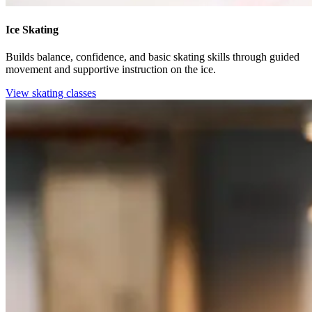
Ice Skating​​​​‌ ‍ ​‍​‍‌‍ ‌ ​‍‌‍‍‌‌‍‌ ‌‍‍‌‌‍ ‍​‍​‍​ ‍‍​‍​‍‌ ​ ‌‍​‌‌‍ ‍‌‍‍‌‌ ‌​‌ ‍‌​‍ ‍‌‍‍‌‌‍ ​‍​‍​‍ ​​‍​‍‌‍‍​‌ ​‍‌‍‌‌‌‍‌‍​‍​‍​ ‍‍​‍​‍‌‍‍​‌ ‌​‌ ‌​‌ ​​‌ ​ ​ ‍‍​‍ ​‍ ‌‍​ ‌‍‍​‌‍‌‌‌‍ ​‌ ​ ‌‍‌‌‌‍​‌‌ ​​‌‍‍‌‌‍‌‌‌ ​‍‌ ​ ​‍ ‍‌ ​ ‌‍​‌‌‍ ‍‌‍‍‌‌ ‌​‌ ‍‌​‍ ‍‌ ​ ‌ ‌​‌ ‌‌‌‍‌​‌‍‍‌‌‍ ​‍ ‌‍‍‌‌‍ ‍‌ ‌​‌‍‌‌‌‍ ‍‌ ‌​​‍ ‌‍‌‌‌‍‌​‌‍‍‌‌ ‌​​‍ ‌‍ ‌‌‍ ‌‍‌​‌‍‌‌​ ‌‌ ​​‌ ​‍‌‍‌‌‌ ​ ‌‍‌‌‌‍ ‍‌ ‌​‌‍​‌‌ ‌​‌‍‍‌‌‍ ‌‍ ‍​ ‍ ‌‍‍‌‌‍‌​​ ‌​ ‍‌​ ‍‌​ ​​​ ‍‌‌‍‌‌​ ‌‌‌‍‌​​ ‌‌​‍ ‌‌‍‌‍​ ​‍‌‍​‌​ ‍‌​‍ ‌​ ‌​​ ‍​‌‍‌‍‌‍​ ​‍ ‌‌‍​‌​ ‌ ​ ‍​​ ‌‌​‍ ‌‌‍​‍​ ‌‌‌‍‌​​ ‌ ​ ‌ ​ ​‍​ ‌‌​ ‌‍​ ‍​​ ​‌​ ​‌‌‍​‍​ ‍ ‌ ‌​‌ ‍‌‌ ​​‌‍‌‌​ ‌‌ ‌‍‌‍‌‌‌‍ ‍‌ ‌‌‌‍‌‌‌‌​ ‌‍ ​‌ ‌‌‌‍‌ ‌‌​​‌‍​‌‌‍‌ ‌‍‌‌​ ‍ ‌ ​​‌‍​‌‌ ‌​‌‍‍​​ ‌‌ ​​‌‍​‌‌‍‌ ‌‍‌‌‌​​‍‌ ‌‌‌‍‍‌‌‍ ​‌‍‌​‌‍‌‌‌ ​‍​‍‌‌​ ‌‌‌​​‍‌‌ ‌‍‍ ‌‍‌‌‌ ‍‌​‍‌‌​ ​ ‌​‌​​‍‌‌​ ​ ‌​‌​​‍‌‌​ ​‍​ ​‍​ ​​​ ‌‌‌‍​ ​ ‍‌​ ‌ ​ ​​​ ‍‌​ ‌ ​ ‌‍​ ​‍​ ​‍​ ​‌​‍‌‌​ ​‍​ ​‍​‍‌‌​ ‌‌‌​‌​​‍ ‍‌ ‌​‌‍​‌‌‍​‍‌ ​ ​‍‌‌​ ‌‌‌​​‍‌‌ ‌‍‍ ‌‍‌‌‌ ‍‌​‍‌‌​ ​ ‌​‌​​‍‌‌​ ​ ‌​‌​​‍‌‌​ ​‍​ ​‍‌‍‌‌‌‍‌​​ ‌‍‌‍‌​​ ​​​ ​‌​ ‌‌​ ​‍‌‍​‍​ ‌ ‌‍‌‌​ ​‌​‍‌‌​ ​‍​ ​‍​‍‌‌​ ‌‌‌​‌​​‍ ‍‌‍​ ‌‍ ‌‍ ‍‌ ‌​‌‍‌‌‌‍ ‍‌ ‌​​‍‌‌​ ‌‌‌​​‍‌‌ ‌‍‍ ‌‍‌‌‌ ‍‌​‍‌‌​ ​ ‌​‌​​‍‌‌​ ​ ‌​‌​​‍‌‌​ ​‍​ ​‍​ ‌​‌‍​ ‌‍‌‌​ ​‌​ ‍‌​ ‌ ​ ​ ​ ‍​​ ‌‍​ ‌‌​ ‌‌​ ‌ ​ ​​‌‍‌​‌‍​‍‌‍‌​​ ​‍​ ‌‌​ ‌‍‌‍‌​​ ‌‍‌‍‌​​ ‌​‌‍‌‌‌‍‌​​ ‍​‌‍‌‌​ ​‍​ ‌ ‌‍‌‍‌‍​‌​ ‌​​‍‌‌​ ​‍​ ​‍​‍‌‌​ ‌‌‌​‌​​‍ ‍‌ ‌​‌‍‍‌‌ ‌​‌‍ ​‌‍‌‌​ ‌‍​‍‌‍​‌‌ ​ ‌‍‌‌‌‌‌‌‌ ​‍‌‍ ​​ ‌‌‍‍​‌ ‌​‌ ‌​‌ ​​‌ ​ ​‍‌‌​ ​ ‌​​‌​‍‌‌​ ​‍‌​‌‍​‍‌‌​ ​‍‌​‌‍‌‍​ ‌‍‍​‌‍‌‌‌‍ ​‌ ​ ‌‍‌‌‌‍​‌‌ ​​‌‍‍‌‌‍‌‌‌ ​‍‌ ​ ​‍ ‍‌ ​ ‌‍​‌‌‍ ‍‌‍‍‌‌ ‌​‌ ‍‌​‍ ‍‌ ​ ‌ ‌​‌ ‌‌‌‍‌​‌‍‍‌‌‍ ​‍‌‍‌‍‍‌‌‍‌​​ ‌​ ‍‌​ ‍‌​ ​​​ ‍‌‌‍‌‌​ ‌‌‌‍‌​​ ‌‌​‍ ‌‌‍‌‍​ ​‍‌‍​‌​ ‍‌​‍ ‌​ ‌​​ ‍​‌‍‌‍‌‍​ ​‍ ‌‌‍​‌​ ‌ ​ ‍​​ ‌‌​‍ ‌‌‍​‍​ ‌‌‌‍‌​​ ‌ ​ ‌ ​ ​‍​ ‌‌​ ‌‍​ ‍​​ ​‌​ ​‌‌‍​‍​‍‌‍‌ ‌​‌ ‍‌‌ ​​‌‍‌‌​ ‌‌ ‌‍‌‍‌‌‌‍ ‍‌ ‌‌‌‍‌‌‌‌​ ‌‍ ​‌ ‌‌‌‍‌ ‌‌​​‌‍​‌‌‍‌ ‌‍‌‌​‍‌‍‌ ​​‌‍​‌‌ ‌​‌‍‍​​ ‌‌ ​​‌‍​‌‌‍‌ ‌‍‌‌‌​​‍‌ ‌‌‌‍‍‌‌‍ ​‌‍‌​‌‍‌‌‌ ​‍​‍‌‌​ ‌‌‌​​‍‌‌ ‌‍‍ ‌‍‌‌‌ ‍‌​‍‌‌​ ​ ‌​‌​​‍‌‌​ ​ ‌​‌​​‍‌‌​ ​‍​ ​‍​ ​​​ ‌‌‌‍​ ​ ‍‌​ ‌ ​ ​​​ ‍‌​ ‌ ​ ‌‍​ ​‍​ ​‍​ ​‌​‍‌‌​ ​‍​ ​‍​‍‌‌​ ‌‌‌​‌​​‍ ‍‌ ‌​‌‍​‌‌‍​‍‌ ​ ​‍‌‌​ ‌‌‌​​‍‌‌ ‌‍‍ ‌‍‌‌‌ ‍‌​‍‌‌​ ​ ‌​‌​​‍‌‌​ ​ ‌​‌​​‍‌‌​ ​‍​ ​‍‌‍‌‌‌‍‌​​ ‌‍‌‍‌​​ ​​​ ​‌​ ‌‌​ ​‍‌‍​‍​ ‌ ‌‍‌‌​ ​‌​‍‌‌​ ​‍​ ​‍​‍‌‌​ ‌‌‌​‌​​‍ ‍‌‍​ ‌‍ ‌‍ ‍‌ ‌​‌‍‌‌‌‍ ‍‌ ‌​​‍‌‌​ ‌‌‌​​‍‌‌ ‌‍‍ ‌‍‌‌‌ ‍‌​‍‌‌​ ​ ‌​‌​​‍‌‌​ ​ ‌​‌​​‍‌‌​ ​‍​ ​‍​ ‌​‌‍​ ‌‍‌‌​ ​‌​ ‍‌​ ‌ ​ ​ ​ ‍​​ ‌‍​ ‌‌​ ‌‌​ ‌ ​ ​​‌‍‌​‌‍​‍‌‍‌​​ ​‍​ ‌‌​ ‌‍‌‍‌​​ ‌‍‌‍‌​​ ‌​‌‍‌‌‌‍‌​​ ‍​‌‍‌‌​ ​‍​ ‌ ‌‍‌‍‌‍​‌​ ‌​​‍‌‌​ ​‍​ ​‍​‍‌‌​ ‌‌‌​‌​​‍ ‍‌ ‌​‌‍‍‌‌ ‌​‌‍ ​‌‍‌‌​‍‌‍‌ ​​‌‍‌‌‌ ​‍‌ ​ ‌ ​​‌‍‌‌‌‍​ ‌ ‌​‌‍‍‌‌ ‌‍‌‍‌‌​ ‌‌ ​​‌ ‌‌‌‍​‍‌‍ ​‌‍‍‌‌ ​ ‌‍‍​‌‍‌‌‌‍‌​​‍​‍‌ ‌
Builds balance, confidence, and basic skating skills through guided
movement and supportive instruction on the ice.​​​​‌ ‍ ​‍​‍‌‍ ‌ ​‍‌‍‍‌‌‍‌ ‌‍‍‌‌‍ ‍​‍​‍​ ‍‍​‍​‍‌ ​ ‌‍​‌‌‍ ‍‌‍‍‌‌ ‌​‌ ‍‌​‍ ‍‌‍‍‌‌‍ ​‍​‍​‍ ​​‍​‍‌‍‍​‌ ​‍‌‍‌‌‌‍‌‍​‍​‍​ ‍‍​‍​‍‌‍‍​‌ ‌​‌ ‌​‌ ​​‌ ​ ​ ‍‍​‍ ​‍ ‌‍​ ‌‍‍​‌‍‌‌‌‍ ​‌ ​ ‌‍‌‌‌‍​‌‌ ​​‌‍‍‌‌‍‌‌‌ ​‍‌ ​ ​‍ ‍‌ ​ ‌‍​‌‌‍ ‍‌‍‍‌‌ ‌​‌ ‍‌​‍ ‍‌ ​ ‌ ‌​‌ ‌‌‌‍‌​‌‍‍‌‌‍ ​‍ ‌‍‍‌‌‍ ‍‌ ‌​‌‍‌‌‌‍ ‍‌ ‌​​‍ ‌‍‌‌‌‍‌​‌‍‍‌‌ ‌​​‍ ‌‍ ‌‌‍ ‌‍‌​‌‍‌‌​ ‌‌ ​​‌ ​‍‌‍‌‌‌ ​ ‌‍‌‌‌‍ ‍‌ ‌​‌‍​‌‌ ‌​‌‍‍‌‌‍ ‌‍ ‍​ ‍ ‌‍‍‌‌‍‌​​ ‌​ ‍‌​ ‍‌​ ​​​ ‍‌‌‍‌‌​ ‌‌‌‍‌​​ ‌‌​‍ ‌‌‍‌‍​ ​‍‌‍​‌​ ‍‌​‍ ‌​ ‌​​ ‍​‌‍‌‍‌‍​ ​‍ ‌‌‍​‌​ ‌ ​ ‍​​ ‌‌​‍ ‌‌‍​‍​ ‌‌‌‍‌​​ ‌ ​ ‌ ​ ​‍​ ‌‌​ ‌‍​ ‍​​ ​‌​ ​‌‌‍​‍​ ‍ ‌ ‌​‌ ‍‌‌ ​​‌‍‌‌​ ‌‌ ‌‍‌‍‌‌‌‍ ‍‌ ‌‌‌‍‌‌‌‌​ ‌‍ ​‌ ‌‌‌‍‌ ‌‌​​‌‍​‌‌‍‌ ‌‍‌‌​ ‍ ‌ ​​‌‍​‌‌ ‌​‌‍‍​​ ‌‌ ​​‌‍​‌‌‍‌ ‌‍‌‌‌​​‍‌ ‌‌‌‍‍‌‌‍ ​‌‍‌​‌‍‌‌‌ ​‍​‍‌‌​ ‌‌‌​​‍‌‌ ‌‍‍ ‌‍‌‌‌ ‍‌​‍‌‌​ ​ ‌​‌​​‍‌‌​ ​ ‌​‌​​‍‌‌​ ​‍​ ​‍​ ​​​ ‌‌‌‍​ ​ ‍‌​ ‌ ​ ​​​ ‍‌​ ‌ ​ ‌‍​ ​‍​ ​‍​ ​‌​‍‌‌​ ​‍​ ​‍​‍‌‌​ ‌‌‌​‌​​‍ ‍‌ ‌​‌‍​‌‌‍​‍‌ ​ ​‍‌‌​ ‌‌‌​​‍‌‌ ‌‍‍ ‌‍‌‌‌ ‍‌​‍‌‌​ ​ ‌​‌​​‍‌‌​ ​ ‌​‌​​‍‌‌​ ​‍​ ​‍‌‍‌‌‌‍‌​​ ‌‍‌‍‌​​ ​​​ ​‌​ ‌‌​ ​‍‌‍​‍​ ‌ ‌‍‌‌​ ​‌​‍‌‌​ ​‍​ ​‍​‍‌‌​ ‌‌‌​‌​​‍ ‍‌‍​ ‌‍ ‌‍ ‍‌ ‌​‌‍‌‌‌‍ ‍‌ ‌​​‍‌‌​ ‌‌‌​​‍‌‌ ‌‍‍ ‌‍‌‌‌ ‍‌​‍‌‌​ ​ ‌​‌​​‍‌‌​ ​ ‌​‌​​‍‌‌​ ​‍​ ​‍​ ‌​‌‍​ ‌‍‌‌​ ​‌​ ‍‌​ ‌ ​ ​ ​ ‍​​ ‌‍​ ‌‌​ ‌‌​ ‌ ​ ​​‌‍‌​‌‍​‍‌‍‌​​ ​‍​ ‌‌​ ‌‍‌‍‌​​ ‌‍‌‍‌​​ ‌​‌‍‌‌‌‍‌​​ ‍​‌‍‌‌​ ​‍​ ‌ ‌‍‌‍‌‍​‌​ ‌​​‍‌‌​ ​‍​ ​‍​‍‌‌​ ‌‌‌​‌​​‍ ‍‌ ​‍‌‍‍‌‌‍​ ‌‍‍​‌‌‌​‌‍‌‌‌ ‍​‌ ‌​​‍‌‌​ ‌‌‌​​‍‌‌ ‌‍‍ ‌‍‌‌‌ ‍‌​‍‌‌​ ​ ‌​‌​​‍‌‌​ ​ ‌​‌​​‍‌‌​ ​‍​ ​‍‌‍​‌‌‍‌​​ ​ ​ ​​​ ‌‍‌‍‌‌‌‍​‍​ ‌ ​ ‌​‌‍‌​​ ​​​ ​‍​‍‌‌​ ​‍​ ​‍​‍‌‌​ ‌‌‌​‌​​‍ ‍‌‍​ ‌‍‍​‌‍‍‌‌‍ ​‌‍‌​‌ ​‍‌‍‌‌‌‍ ‍​‍‌‌​ ‌‌‌​​‍‌‌ ‌‍‍ ‌‍‌‌‌ ‍‌​‍‌‌​ ​ ‌​‌​​‍‌‌​ ​ ‌​‌​​‍‌‌​ ​‍​ ​‍​ ​‌‌‍​ ​ ​‌​ ‌ ​ ‍‌​ ​ ​ ​​​ ‌‌​ ​‍​ ‌ ​ ‌​​ ​‌​‍‌‌​ ​‍​ ​‍​‍‌‌​ ‌‌‌​‌​​‍ ‍‌ ‌​‌‍‌‌‌ ‍​‌ ‌​​ ‌‍​‍‌‍​‌‌ ​ ‌‍‌‌‌‌‌‌‌ ​‍‌‍ ​​ ‌‌‍‍​‌ ‌​‌ ‌​‌ ​​‌ ​ ​‍‌‌​ ​ ‌​​‌​‍‌‌​ ​‍‌​‌‍​‍‌‌​ ​‍‌​‌‍‌‍​ ‌‍‍​‌‍‌‌‌‍ ​‌ ​ ‌‍‌‌‌‍​‌‌ ​​‌‍‍‌‌‍‌‌‌ ​‍‌ ​ ​‍ ‍‌ ​ ‌‍​‌‌‍ ‍‌‍‍‌‌ ‌​‌ ‍‌​‍ ‍‌ ​ ‌ ‌​‌ ‌‌‌‍‌​‌‍‍‌‌‍ ​‍‌‍‌‍‍‌‌‍‌​​ ‌​ ‍‌​ ‍‌​ ​​​ ‍‌‌‍‌‌​ ‌‌‌‍‌​​ ‌‌​‍ ‌‌‍‌‍​ ​‍‌‍​‌​ ‍‌​‍ ‌​ ‌​​ ‍​‌‍‌‍‌‍​ ​‍ ‌‌‍​‌​ ‌ ​ ‍​​ ‌‌​‍ ‌‌‍​‍​ ‌‌‌‍‌​​ ‌ ​ ‌ ​ ​‍​ ‌‌​ ‌‍​ ‍​​ ​‌​ ​‌‌‍​‍​‍‌‍‌ ‌​‌ ‍‌‌ ​​‌‍‌‌​ ‌‌ ‌‍‌‍‌‌‌‍ ‍‌ ‌‌‌‍‌‌‌‌​ ‌‍ ​‌ ‌‌‌‍‌ ‌‌​​‌‍​‌‌‍‌ ‌‍‌‌​‍‌‍‌ ​​‌‍​‌‌ ‌​‌‍‍​​ ‌‌ ​​‌‍​‌‌‍‌ ‌‍‌‌‌​​‍‌ ‌‌‌‍‍‌‌‍ ​‌‍‌​‌‍‌‌‌ ​‍​‍‌‌​ ‌‌‌​​‍‌‌ ‌‍‍ ‌‍‌‌‌ ‍‌​‍‌‌​ ​ ‌​‌​​‍‌‌​ ​ ‌​‌​​‍‌‌​ ​‍​ ​‍​ ​​​ ‌‌‌‍​ ​ ‍‌​ ‌ ​ ​​​ ‍‌​ ‌ ​ ‌‍​ ​‍​ ​‍​ ​‌​‍‌‌​ ​‍​ ​‍​‍‌‌​ ‌‌‌​‌​​‍ ‍‌ ‌​‌‍​‌‌‍​‍‌ ​ ​‍‌‌​ ‌‌‌​​‍‌‌ ‌‍‍ ‌‍‌‌‌ ‍‌​‍‌‌​ ​ ‌​‌​​‍‌‌​ ​ ‌​‌​​‍‌‌​ ​‍​ ​‍‌‍‌‌‌‍‌​​ ‌‍‌‍‌​​ ​​​ ​‌​ ‌‌​ ​‍‌‍​‍​ ‌ ‌‍‌‌​ ​‌​‍‌‌​ ​‍​ ​‍​‍‌‌​ ‌‌‌​‌​​‍ ‍‌‍​ ‌‍ ‌‍ ‍‌ ‌​‌‍‌‌‌‍ ‍‌ ‌​​‍‌‌​ ‌‌‌​​‍‌‌ ‌‍‍ ‌‍‌‌‌ ‍‌​‍‌‌​ ​ ‌​‌​​‍‌‌​ ​ ‌​‌​​‍‌‌​ ​‍​ ​‍​ ‌​‌‍​ ‌‍‌‌​ ​‌​ ‍‌​ ‌ ​ ​ ​ ‍​​ ‌‍​ ‌‌​ ‌‌​ ‌ ​ ​​‌‍‌​‌‍​‍‌‍‌​​ ​‍​ ‌‌​ ‌‍‌‍‌​​ ‌‍‌‍‌​​ ‌​‌‍‌‌‌‍‌​​ ‍​‌‍‌‌​ ​‍​ ‌ ‌‍‌‍‌‍​‌​ ‌​​‍‌‌​ ​‍​ ​‍​‍‌‌​ ‌‌‌​‌​​‍ ‍‌ ​‍‌‍‍‌‌‍​ ‌‍‍​‌‌‌​‌‍‌‌‌ ‍​‌ ‌​​‍‌‌​ ‌‌‌​​‍‌‌ ‌‍‍ ‌‍‌‌‌ ‍‌​‍‌‌​ ​ ‌​‌​​‍‌‌​ ​ ‌​‌​​‍‌‌​ ​‍​ ​‍‌‍​‌‌‍‌​​ ​ ​ ​​​ ‌‍‌‍‌‌‌‍​‍​ ‌ ​ ‌​‌‍‌​​ ​​​ ​‍​‍‌‌​ ​‍​ ​‍​‍‌‌​ ‌‌‌​‌​​‍ ‍‌‍​ ‌‍‍​‌‍‍‌‌‍ ​‌‍‌​‌ ​‍‌‍‌‌‌‍ ‍​‍‌‌​ ‌‌‌​​‍‌‌ ‌‍‍ ‌‍‌‌‌ ‍‌​‍‌‌​ ​ ‌​‌​​‍‌‌​ ​ ‌​‌​​‍‌‌​ ​‍​ ​‍​ ​‌‌‍​ ​ ​‌​ ‌ ​ ‍‌​ ​ ​ ​​​ ‌‌​ ​‍​ ‌ ​ ‌​​ ​‌​‍‌‌​ ​‍​ ​‍​‍‌‌​ ‌‌‌​‌​​‍ ‍‌ ‌​‌‍‌‌‌ ‍​‌ ‌​​‍‌‍‌ ​​‌‍‌‌‌ ​‍‌ ​ ‌ ​​‌‍‌‌‌‍​ ‌ ‌​‌‍‍‌‌ ‌‍‌‍‌‌​ ‌‌ ​​‌ ‌‌‌‍​‍‌‍ ​‌‍‍‌‌ ​ ‌‍‍​‌‍‌‌‌‍‌​​‍​‍‌ ‌
View skating classes​​​​‌ ‍ ​‍​‍‌‍ ‌ ​‍‌‍‍‌‌‍‌ ‌‍‍‌‌‍ ‍​‍​‍​ ‍‍​‍​‍‌ ​ ‌‍​‌‌‍ ‍‌‍‍‌‌ ‌​‌ ‍‌​‍ ‍‌‍‍‌‌‍ ​‍​‍​‍ ​​‍​‍‌‍‍​‌ ​‍‌‍‌‌‌‍‌‍​‍​‍​ ‍‍​‍​‍‌‍‍​‌ ‌​‌ ‌​‌ ​​‌ ​ ​ ‍‍​‍ ​‍ ‌‍​ ‌‍‍​‌‍‌‌‌‍ ​‌ ​ ‌‍‌‌‌‍​‌‌ ​​‌‍‍‌‌‍‌‌‌ ​‍‌ ​ ​‍ ‍‌ ​ ‌‍​‌‌‍ ‍‌‍‍‌‌ ‌​‌ ‍‌​‍ ‍‌ ​ ‌ ‌​‌ ‌‌‌‍‌​‌‍‍‌‌‍ ​‍ ‌‍‍‌‌‍ ‍‌ ‌​‌‍‌‌‌‍ ‍‌ ‌​​‍ ‌‍‌‌‌‍‌​‌‍‍‌‌ ‌​​‍ ‌‍ ‌‌‍ ‌‍‌​‌‍‌‌​ ‌‌ ​​‌ ​‍‌‍‌‌‌ ​ ‌‍‌‌‌‍ ‍‌ ‌​‌‍​‌‌ ‌​‌‍‍‌‌‍ ‌‍ ‍​ ‍ ‌‍‍‌‌‍‌​​ ‌​ ‍‌​ ‍‌​ ​​​ ‍‌‌‍‌‌​ ‌‌‌‍‌​​ ‌‌​‍ ‌‌‍‌‍​ ​‍‌‍​‌​ ‍‌​‍ ‌​ ‌​​ ‍​‌‍‌‍‌‍​ ​‍ ‌‌‍​‌​ ‌ ​ ‍​​ ‌‌​‍ ‌‌‍​‍​ ‌‌‌‍‌​​ ‌ ​ ‌ ​ ​‍​ ‌‌​ ‌‍​ ‍​​ ​‌​ ​‌‌‍​‍​ ‍ ‌ ‌​‌ ‍‌‌ ​​‌‍‌‌​ ‌‌ ‌‍‌‍‌‌‌‍ ‍‌ ‌‌‌‍‌‌‌‌​ ‌‍ ​‌ ‌‌‌‍‌ ‌‌​​‌‍​‌‌‍‌ ‌‍‌‌​ ‍ ‌ ​​‌‍​‌‌ ‌​‌‍‍​​ ‌‌ ​​‌‍​‌‌‍‌ ‌‍‌‌‌​​‍‌ ‌‌‌‍‍‌‌‍ ​‌‍‌​‌‍‌‌‌ ​‍​‍‌‌​ ‌‌‌​​‍‌‌ ‌‍‍ ‌‍‌‌‌ ‍‌​‍‌‌​ ​ ‌​‌​​‍‌‌​ ​ ‌​‌​​‍‌‌​ ​‍​ ​‍​ ​​​ ‌‌‌‍​ ​ ‍‌​ ‌ ​ ​​​ ‍‌​ ‌ ​ ‌‍​ ​‍​ ​‍​ ​‌​‍‌‌​ ​‍​ ​‍​‍‌‌​ ‌‌‌​‌​​‍ ‍‌ ‌​‌‍​‌‌‍​‍‌ ​ ​‍‌‌​ ‌‌‌​​‍‌‌ ‌‍‍ ‌‍‌‌‌ ‍‌​‍‌‌​ ​ ‌​‌​​‍‌‌​ ​ ‌​‌​​‍‌‌​ ​‍​ ​‍‌‍‌‌‌‍‌​​ ‌‍‌‍‌​​ ​​​ ​‌​ ‌‌​ ​‍‌‍​‍​ ‌ ‌‍‌‌​ ​‌​‍‌‌​ ​‍​ ​‍​‍‌‌​ ‌‌‌​‌​​‍ ‍‌‍​ ‌‍ ‌‍ ‍‌ ‌​‌‍‌‌‌‍ ‍‌ ‌​​‍‌‌​ ‌‌‌​​‍‌‌ ‌‍‍ ‌‍‌‌‌ ‍‌​‍‌‌​ ​ ‌​‌​​‍‌‌​ ​ ‌​‌​​‍‌‌​ ​‍​ ​‍​ ‌​‌‍​ ‌‍‌‌​ ​‌​ ‍‌​ ‌ ​ ​ ​ ‍​​ ‌‍​ ‌‌​ ‌‌​ ‌ ​ ​​‌‍‌​‌‍​‍‌‍‌​​ ​‍​ ‌‌​ ‌‍‌‍‌​​ ‌‍‌‍‌​​ ‌​‌‍‌‌‌‍‌​​ ‍​‌‍‌‌​ ​‍​ ‌ ‌‍‌‍‌‍​‌​ ‌​​‍‌‌​ ​‍​ ​‍​‍‌‌​ ‌‌‌​‌​​‍ ‍‌‍​‍‌ ‌‌‌ ‌​‌ ‌​‌‍ ‌‍ ‍‌ ​ ​‍‌‌​ ‌‌‌​​‍‌‌ ‌‍‍ ‌‍‌‌‌ ‍‌​‍‌‌​ ​ ‌​‌​​‍‌‌​ ​ ‌​‌​​‍‌‌​ ​‍​ ​‍​ ‍​​ ‌​​ ​‌‌‍‌‌​ ‌​​ ​ ​ ‌ ‌‍​‌​ ​​‌‍‌​​ ‍​​ ‌​​‍‌‌​ ​‍​ ​‍​‍‌‌​ ‌‌‌​‌​​‍ ‍‌ ‌​‌‍‌‌‌ ‍​‌ ‌​​ ‌‍​‍‌‍​‌‌ ​ ‌‍‌‌‌‌‌‌‌ ​‍‌‍ ​​ ‌‌‍‍​‌ ‌​‌ ‌​‌ ​​‌ ​ ​‍‌‌​ ​ ‌​​‌​‍‌‌​ ​‍‌​‌‍​‍‌‌​ ​‍‌​‌‍‌‍​ ‌‍‍​‌‍‌‌‌‍ ​‌ ​ ‌‍‌‌‌‍​‌‌ ​​‌‍‍‌‌‍‌‌‌ ​‍‌ ​ ​‍ ‍‌ ​ ‌‍​‌‌‍ ‍‌‍‍‌‌ ‌​‌ ‍‌​‍ ‍‌ ​ ‌ ‌​‌ ‌‌‌‍‌​‌‍‍‌‌‍ ​‍‌‍‌‍‍‌‌‍‌​​ ‌​ ‍‌​ ‍‌​ ​​​ ‍‌‌‍‌‌​ ‌‌‌‍‌​​ ‌‌​‍ ‌‌‍‌‍​ ​‍‌‍​‌​ ‍‌​‍ ‌​ ‌​​ ‍​‌‍‌‍‌‍​ ​‍ ‌‌‍​‌​ ‌ ​ ‍​​ ‌‌​‍ ‌‌‍​‍​ ‌‌‌‍‌​​ ‌ ​ ‌ ​ ​‍​ ‌‌​ ‌‍​ ‍​​ ​‌​ ​‌‌‍​‍​‍‌‍‌ ‌​‌ ‍‌‌ ​​‌‍‌‌​ ‌‌ ‌‍‌‍‌‌‌‍ ‍‌ ‌‌‌‍‌‌‌‌​ ‌‍ ​‌ ‌‌‌‍‌ ‌‌​​‌‍​‌‌‍‌ ‌‍‌‌​‍‌‍‌ ​​‌‍​‌‌ ‌​‌‍‍​​ ‌‌ ​​‌‍​‌‌‍‌ ‌‍‌‌‌​​‍‌ ‌‌‌‍‍‌‌‍ ​‌‍‌​‌‍‌‌‌ ​‍​‍‌‌​ ‌‌‌​​‍‌‌ ‌‍‍ ‌‍‌‌‌ ‍‌​‍‌‌​ ​ ‌​‌​​‍‌‌​ ​ ‌​‌​​‍‌‌​ ​‍​ ​‍​ ​​​ ‌‌‌‍​ ​ ‍‌​ ‌ ​ ​​​ ‍‌​ ‌ ​ ‌‍​ ​‍​ ​‍​ ​‌​‍‌‌​ ​‍​ ​‍​‍‌‌​ ‌‌‌​‌​​‍ ‍‌ ‌​‌‍​‌‌‍​‍‌ ​ ​‍‌‌​ ‌‌‌​​‍‌‌ ‌‍‍ ‌‍‌‌‌ ‍‌​‍‌‌​ ​ ‌​‌​​‍‌‌​ ​ ‌​‌​​‍‌‌​ ​‍​ ​‍‌‍‌‌‌‍‌​​ ‌‍‌‍‌​​ ​​​ ​‌​ ‌‌​ ​‍‌‍​‍​ ‌ ‌‍‌‌​ ​‌​‍‌‌​ ​‍​ ​‍​‍‌‌​ ‌‌‌​‌​​‍ ‍‌‍​ ‌‍ ‌‍ ‍‌ ‌​‌‍‌‌‌‍ ‍‌ ‌​​‍‌‌​ ‌‌‌​​‍‌‌ ‌‍‍ ‌‍‌‌‌ ‍‌​‍‌‌​ ​ ‌​‌​​‍‌‌​ ​ ‌​‌​​‍‌‌​ ​‍​ ​‍​ ‌​‌‍​ ‌‍‌‌​ ​‌​ ‍‌​ ‌ ​ ​ ​ ‍​​ ‌‍​ ‌‌​ ‌‌​ ‌ ​ ​​‌‍‌​‌‍​‍‌‍‌​​ ​‍​ ‌‌​ ‌‍‌‍‌​​ ‌‍‌‍‌​​ ‌​‌‍‌‌‌‍‌​​ ‍​‌‍‌‌​ ​‍​ ‌ ‌‍‌‍‌‍​‌​ ‌​​‍‌‌​ ​‍​ ​‍​‍‌‌​ ‌‌‌​‌​​‍ ‍‌‍​‍‌ ‌‌‌ ‌​‌ ‌​‌‍ ‌‍ ‍‌ ​ ​‍‌‌​ ‌‌‌​​‍‌‌ ‌‍‍ ‌‍‌‌‌ ‍‌​‍‌‌​ ​ ‌​‌​​‍‌‌​ ​ ‌​‌​​‍‌‌​ ​‍​ ​‍​ ‍​​ ‌​​ ​‌‌‍‌‌​ ‌​​ ​ ​ ‌ ‌‍​‌​ ​​‌‍‌​​ ‍​​ ‌​​‍‌‌​ ​‍​ ​‍​‍‌‌​ ‌‌‌​‌​​‍ ‍‌ ‌​‌‍‌‌‌ ‍​‌ ‌​​‍‌‍‌ ​​‌‍‌‌‌ ​‍‌ ​ ‌ ​​‌‍‌‌‌‍​ ‌ ‌​‌‍‍‌‌ ‌‍‌‍‌‌​ ‌‌ ​​‌ ‌‌‌‍​‍‌‍ ​‌‍‍‌‌ ​ ‌‍‍​‌‍‌‌‌‍‌​​‍​‍‌ ‌