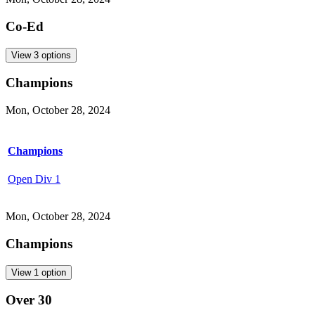
Co-Ed​​​​‌ ‍ ​‍​‍‌‍ ‌ ​‍‌‍‍‌‌‍‌ ‌‍‍‌‌‍ ‍​‍​‍​ ‍‍​‍​‍‌ ​ ‌‍​‌‌‍ ‍‌‍‍‌‌ ‌​‌ ‍‌​‍ ‍‌‍‍‌‌‍ ​‍​‍​‍ ​​‍​‍‌‍‍​‌ ​‍‌‍‌‌‌‍‌‍​‍​‍​ ‍‍​‍​‍‌‍‍​‌ ‌​‌ ‌​‌ ​​‌ ​ ​ ‍‍​‍ ​‍ ‌‍​ ‌‍‍​‌‍‌‌‌‍ ​‌ ​ ‌‍‌‌‌‍​‌‌ ​​‌‍‍‌‌‍‌‌‌ ​‍‌ ​ ​‍ ‍‌ ​ ‌‍​‌‌‍ ‍‌‍‍‌‌ ‌​‌ ‍‌​‍ ‍‌ ​ ‌ ‌​‌ ‌‌‌‍‌​‌‍‍‌‌‍ ​‍ ‌‍‍‌‌‍ ‍‌ ‌​‌‍‌‌‌‍ ‍‌ ‌​​‍ ‌‍‌‌‌‍‌​‌‍‍‌‌ ‌​​‍ ‌‍ ‌‌‍ ‌‍‌​‌‍‌‌​ ‌‌ ​​‌ ​‍‌‍‌‌‌ ​ ‌‍‌‌‌‍ ‍‌ ‌​‌‍​‌‌ ‌​‌‍‍‌‌‍ ‌‍ ‍​ ‍ ‌‍‍‌‌‍‌​​ ‌​ ‍​‌‍​‍​ ‍​​ ‌​​ ‌ ‌‍‌​‌‍​ ​ ‌‍​‍ ‌‌‍​ ​ ‍​‌‍​‌‌‍‌‌​‍ ‌​ ‌​​ ​​‌‍‌​​ ‌ ​‍ ‌​ ‍‌​ ‌ ‌‍‌‍​ ‌‌​‍ ‌‌‍‌‌​ ‌ ​ ​‍​ ‌​​ ​​‌‍‌‌​ ​‍​ ‌​​ ‌‌​ ‌‌​ ‍​​ ‌‍​ ‍ ‌ ‌​‌ ‍‌‌ ​​‌‍‌‌​ ‌‌ ‌‍‌‍‌‌‌‍ ‍‌ ‌‌‌‍‌‌‌‌​ ‌‍ ​‌ ‌‌‌‍‌ ‌‌​​‌‍​‌‌‍‌ ‌‍‌‌​ ‍ ‌ ​​‌‍​‌‌ ‌​‌‍‍​​ ‌‌ ​​‌‍​‌‌‍‌ ‌‍‌‌‌​​‍‌ ‌‌‌‍‍‌‌‍ ​‌‍‌​‌‍‌‌‌ ​‍​‍‌‌​ ‌‌‌​​‍‌‌ ‌‍‍ ‌‍‌‌‌ ‍‌​‍‌‌​ ​ ‌​‌​​‍‌‌​ ​ ‌​‌​​‍‌‌​ ​‍​ ​‍​ ‌​​ ​​​ ‌‍​ ‌‍​ ​‌​ ‌‌​ ‌‍‌‍​‌‌‍‌​​ ‌​​ ‍‌​ ‌‍​‍‌‌​ ​‍​ ​‍​‍‌‌​ ‌‌‌​‌​​‍ ‍‌‍‌​‌‍​‌‌ ‌​‌‍‌‌‌‌​ ‌‍‌‌‌‍​ ‌ ‌​‌‍‍‌‌‍ ‌‍ ‍‌ ​ ​‍‌‌​ ‌‌‌​​‍‌‌ ‌‍‍ ‌‍‌‌‌ ‍‌​‍‌‌​ ​ ‌​‌​​‍‌‌​ ​ ‌​‌​​‍‌‌​ ​‍​ ​‍‌‍​‌‌‍‌‍​ ​​​ ‍​​ ‍‌​ ‍‌‌‍​ ‌‍‌‍​ ​ ‌‍‌‍​ ​‌​ ‌‌​ ‍​​ ‌ ​ ‌ ‌‍​‌​ ‍​​ ​‌​ ​‍‌‍​‌‌‍​‍‌‍​ ‌‍​‌​ ‍​​ ​‍‌‍​‌‌‍​ ​ ‌‌​ ‌​​ ‍‌​ ‌​‌‍‌‌​‍‌‌​ ​‍​ ​‍​‍‌‌​ ‌‌‌​‌​​‍ ‍‌‍‌​‌‍​‌‌ ‌​‌‍‌‌‌​ ‍‌‍​‌‌‍ ‌‌‍‌‌​ ‌‍​‍‌‍​‌‌ ​ ‌‍‌‌‌‌‌‌‌ ​‍‌‍ ​​ ‌‌‍‍​‌ ‌​‌ ‌​‌ ​​‌ ​ ​‍‌‌​ ​ ‌​​‌​‍‌‌​ ​‍‌​‌‍​‍‌‌​ ​‍‌​‌‍‌‍​ ‌‍‍​‌‍‌‌‌‍ ​‌ ​ ‌‍‌‌‌‍​‌‌ ​​‌‍‍‌‌‍‌‌‌ ​‍‌ ​ ​‍ ‍‌ ​ ‌‍​‌‌‍ ‍‌‍‍‌‌ ‌​‌ ‍‌​‍ ‍‌ ​ ‌ ‌​‌ ‌‌‌‍‌​‌‍‍‌‌‍ ​‍‌‍‌‍‍‌‌‍‌​​ ‌​ ‍​‌‍​‍​ ‍​​ ‌​​ ‌ ‌‍‌​‌‍​ ​ ‌‍​‍ ‌‌‍​ ​ ‍​‌‍​‌‌‍‌‌​‍ ‌​ ‌​​ ​​‌‍‌​​ ‌ ​‍ ‌​ ‍‌​ ‌ ‌‍‌‍​ ‌‌​‍ ‌‌‍‌‌​ ‌ ​ ​‍​ ‌​​ ​​‌‍‌‌​ ​‍​ ‌​​ ‌‌​ ‌‌​ ‍​​ ‌‍​‍‌‍‌ ‌​‌ ‍‌‌ ​​‌‍‌‌​ ‌‌ ‌‍‌‍‌‌‌‍ ‍‌ ‌‌‌‍‌‌‌‌​ ‌‍ ​‌ ‌‌‌‍‌ ‌‌​​‌‍​‌‌‍‌ ‌‍‌‌​‍‌‍‌ ​​‌‍​‌‌ ‌​‌‍‍​​ ‌‌ ​​‌‍​‌‌‍‌ ‌‍‌‌‌​​‍‌ ‌‌‌‍‍‌‌‍ ​‌‍‌​‌‍‌‌‌ ​‍​‍‌‌​ ‌‌‌​​‍‌‌ ‌‍‍ ‌‍‌‌‌ ‍‌​‍‌‌​ ​ ‌​‌​​‍‌‌​ ​ ‌​‌​​‍‌‌​ ​‍​ ​‍​ ‌​​ ​​​ ‌‍​ ‌‍​ ​‌​ ‌‌​ ‌‍‌‍​‌‌‍‌​​ ‌​​ ‍‌​ ‌‍​‍‌‌​ ​‍​ ​‍​‍‌‌​ ‌‌‌​‌​​‍ ‍‌‍‌​‌‍​‌‌ ‌​‌‍‌‌‌‌​ ‌‍‌‌‌‍​ ‌ ‌​‌‍‍‌‌‍ ‌‍ ‍‌ ​ ​‍‌‌​ ‌‌‌​​‍‌‌ ‌‍‍ ‌‍‌‌‌ ‍‌​‍‌‌​ ​ ‌​‌​​‍‌‌​ ​ ‌​‌​​‍‌‌​ ​‍​ ​‍‌‍​‌‌‍‌‍​ ​​​ ‍​​ ‍‌​ ‍‌‌‍​ ‌‍‌‍​ ​ ‌‍‌‍​ ​‌​ ‌‌​ ‍​​ ‌ ​ ‌ ‌‍​‌​ ‍​​ ​‌​ ​‍‌‍​‌‌‍​‍‌‍​ ‌‍​‌​ ‍​​ ​‍‌‍​‌‌‍​ ​ ‌‌​ ‌​​ ‍‌​ ‌​‌‍‌‌​‍‌‌​ ​‍​ ​‍​‍‌‌​ ‌‌‌​‌​​‍ ‍‌‍‌​‌‍​‌‌ ‌​‌‍‌‌‌​ ‍‌‍​‌‌‍ ‌‌‍‌‌​‍‌‍‌ ​​‌‍‌‌‌ ​‍‌ ​ ‌ ​​‌‍‌‌‌‍​ ‌ ‌​‌‍‍‌‌ ‌‍‌‍‌‌​ ‌‌ ​​‌ ‌‌‌‍​‍‌‍ ​‌‍‍‌‌ ​ ‌‍‍​‌‍‌‌‌‍‌​​‍​‍‌ ‌
View
3
option
s
Champions​​​​‌ ‍ ​‍​‍‌‍ ‌ ​‍‌‍‍‌‌‍‌ ‌‍‍‌‌‍ ‍​‍​‍​ ‍‍​‍​‍‌ ​ ‌‍​‌‌‍ ‍‌‍‍‌‌ ‌​‌ ‍‌​‍ ‍‌‍‍‌‌‍ ​‍​‍​‍ ​​‍​‍‌‍‍​‌ ​‍‌‍‌‌‌‍‌‍​‍​‍​ ‍‍​‍​‍‌‍‍​‌ ‌​‌ ‌​‌ ​​‌ ​ ​ ‍‍​‍ ​‍ ‌‍​ ‌‍‍​‌‍‌‌‌‍ ​‌ ​ ‌‍‌‌‌‍​‌‌ ​​‌‍‍‌‌‍‌‌‌ ​‍‌ ​ ​‍ ‍‌ ​ ‌‍​‌‌‍ ‍‌‍‍‌‌ ‌​‌ ‍‌​‍ ‍‌ ​ ‌ ‌​‌ ‌‌‌‍‌​‌‍‍‌‌‍ ​‍ ‌‍‍‌‌‍ ‍‌ ‌​‌‍‌‌‌‍ ‍‌ ‌​​‍ ‌‍‌‌‌‍‌​‌‍‍‌‌ ‌​​‍ ‌‍ ‌‌‍ ‌‍‌​‌‍‌‌​ ‌‌ ​​‌ ​‍‌‍‌‌‌ ​ ‌‍‌‌‌‍ ‍‌ ‌​‌‍​‌‌ ‌​‌‍‍‌‌‍ ‌‍ ‍​ ‍ ‌‍‍‌‌‍‌​​ ‌​ ‍​‌‍​‍​ ‍​​ ‌​​ ‌ ‌‍‌​‌‍​ ​ ‌‍​‍ ‌‌‍​ ​ ‍​‌‍​‌‌‍‌‌​‍ ‌​ ‌​​ ​​‌‍‌​​ ‌ ​‍ ‌​ ‍‌​ ‌ ‌‍‌‍​ ‌‌​‍ ‌‌‍‌‌​ ‌ ​ ​‍​ ‌​​ ​​‌‍‌‌​ ​‍​ ‌​​ ‌‌​ ‌‌​ ‍​​ ‌‍​ ‍ ‌ ‌​‌ ‍‌‌ ​​‌‍‌‌​ ‌‌ ‌‍‌‍‌‌‌‍ ‍‌ ‌‌‌‍‌‌‌‌​ ‌‍ ​‌ ‌‌‌‍‌ ‌‌​​‌‍​‌‌‍‌ ‌‍‌‌​ ‍ ‌ ​​‌‍​‌‌ ‌​‌‍‍​​ ‌‌ ​​‌‍​‌‌‍‌ ‌‍‌‌‌​​‍‌ ‌‌‌‍‍‌‌‍ ​‌‍‌​‌‍‌‌‌ ​‍​‍‌‌​ ‌‌‌​​‍‌‌ ‌‍‍ ‌‍‌‌‌ ‍‌​‍‌‌​ ​ ‌​‌​​‍‌‌​ ​ ‌​‌​​‍‌‌​ ​‍​ ​‍​ ‌​​ ​​​ ‌‍​ ‌‍​ ​‌​ ‌‌​ ‌‍‌‍​‌‌‍‌​​ ‌​​ ‍‌​ ‌‍​‍‌‌​ ​‍​ ​‍​‍‌‌​ ‌‌‌​‌​​‍ ‍‌‍‌​‌‍​‌‌ ‌​‌‍‌‌‌‌​ ‌‍‌‌‌‍​ ‌ ‌​‌‍‍‌‌‍ ‌‍ ‍‌ ​ ​‍‌‌​ ‌‌‌​​‍‌‌ ‌‍‍ ‌‍‌‌‌ ‍‌​‍‌‌​ ​ ‌​‌​​‍‌‌​ ​ ‌​‌​​‍‌‌​ ​‍​ ​‍​ ‌ ​ ​ ‌‍‌​​ ‍‌‌‍‌​​ ​‌‌‍​‌​ ​ ​ ​‍​ ​‍​ ​​​ ‍‌​ ​‌​ ​ ​ ‌​‌‍‌​​ ​‌‌‍‌‍‌‍​‍​ ​​​ ‌​‌‍​‍​ ‍​​ ‌‌​ ​ ​ ‌‍​ ​​‌‍​‍‌‍‌‍​ ​ ‌‍‌‌‌‍‌‌​‍‌‌​ ​‍​ ​‍​‍‌‌​ ‌‌‌​‌​​‍ ‍‌‍‌​‌‍​‌‌ ‌​‌‍‌‌‌​ ‍‌‍​‌‌‍ ‌‌‍‌‌​ ‌‍​‍‌‍​‌‌ ​ ‌‍‌‌‌‌‌‌‌ ​‍‌‍ ​​ ‌‌‍‍​‌ ‌​‌ ‌​‌ ​​‌ ​ ​‍‌‌​ ​ ‌​​‌​‍‌‌​ ​‍‌​‌‍​‍‌‌​ ​‍‌​‌‍‌‍​ ‌‍‍​‌‍‌‌‌‍ ​‌ ​ ‌‍‌‌‌‍​‌‌ ​​‌‍‍‌‌‍‌‌‌ ​‍‌ ​ ​‍ ‍‌ ​ ‌‍​‌‌‍ ‍‌‍‍‌‌ ‌​‌ ‍‌​‍ ‍‌ ​ ‌ ‌​‌ ‌‌‌‍‌​‌‍‍‌‌‍ ​‍‌‍‌‍‍‌‌‍‌​​ ‌​ ‍​‌‍​‍​ ‍​​ ‌​​ ‌ ‌‍‌​‌‍​ ​ ‌‍​‍ ‌‌‍​ ​ ‍​‌‍​‌‌‍‌‌​‍ ‌​ ‌​​ ​​‌‍‌​​ ‌ ​‍ ‌​ ‍‌​ ‌ ‌‍‌‍​ ‌‌​‍ ‌‌‍‌‌​ ‌ ​ ​‍​ ‌​​ ​​‌‍‌‌​ ​‍​ ‌​​ ‌‌​ ‌‌​ ‍​​ ‌‍​‍‌‍‌ ‌​‌ ‍‌‌ ​​‌‍‌‌​ ‌‌ ‌‍‌‍‌‌‌‍ ‍‌ ‌‌‌‍‌‌‌‌​ ‌‍ ​‌ ‌‌‌‍‌ ‌‌​​‌‍​‌‌‍‌ ‌‍‌‌​‍‌‍‌ ​​‌‍​‌‌ ‌​‌‍‍​​ ‌‌ ​​‌‍​‌‌‍‌ ‌‍‌‌‌​​‍‌ ‌‌‌‍‍‌‌‍ ​‌‍‌​‌‍‌‌‌ ​‍​‍‌‌​ ‌‌‌​​‍‌‌ ‌‍‍ ‌‍‌‌‌ ‍‌​‍‌‌​ ​ ‌​‌​​‍‌‌​ ​ ‌​‌​​‍‌‌​ ​‍​ ​‍​ ‌​​ ​​​ ‌‍​ ‌‍​ ​‌​ ‌‌​ ‌‍‌‍​‌‌‍‌​​ ‌​​ ‍‌​ ‌‍​‍‌‌​ ​‍​ ​‍​‍‌‌​ ‌‌‌​‌​​‍ ‍‌‍‌​‌‍​‌‌ ‌​‌‍‌‌‌‌​ ‌‍‌‌‌‍​ ‌ ‌​‌‍‍‌‌‍ ‌‍ ‍‌ ​ ​‍‌‌​ ‌‌‌​​‍‌‌ ‌‍‍ ‌‍‌‌‌ ‍‌​‍‌‌​ ​ ‌​‌​​‍‌‌​ ​ ‌​‌​​‍‌‌​ ​‍​ ​‍​ ‌ ​ ​ ‌‍‌​​ ‍‌‌‍‌​​ ​‌‌‍​‌​ ​ ​ ​‍​ ​‍​ ​​​ ‍‌​ ​‌​ ​ ​ ‌​‌‍‌​​ ​‌‌‍‌‍‌‍​‍​ ​​​ ‌​‌‍​‍​ ‍​​ ‌‌​ ​ ​ ‌‍​ ​​‌‍​‍‌‍‌‍​ ​ ‌‍‌‌‌‍‌‌​‍‌‌​ ​‍​ ​‍​‍‌‌​ ‌‌‌​‌​​‍ ‍‌‍‌​‌‍​‌‌ ‌​‌‍‌‌‌​ ‍‌‍​‌‌‍ ‌‌‍‌‌​‍‌‍‌ ​​‌‍‌‌‌ ​‍‌ ​ ‌ ​​‌‍‌‌‌‍​ ‌ ‌​‌‍‍‌‌ ‌‍‌‍‌‌​ ‌‌ ​​‌ ‌‌‌‍​‍‌‍ ​‌‍‍‌‌ ​ ‌‍‍​‌‍‌‌‌‍‌​​‍​‍‌ ‌
Mon, October 28, 2024
Champions​​​​‌ ‍ ​‍​‍‌‍ ‌ ​‍‌‍‍‌‌‍‌ ‌‍‍‌‌‍ ‍​‍​‍​ ‍‍​‍​‍‌ ​ ‌‍​‌‌‍ ‍‌‍‍‌‌ ‌​‌ ‍‌​‍ ‍‌‍‍‌‌‍ ​‍​‍​‍ ​​‍​‍‌‍‍​‌ ​‍‌‍‌‌‌‍‌‍​‍​‍​ ‍‍​‍​‍‌‍‍​‌ ‌​‌ ‌​‌ ​​‌ ​ ​ ‍‍​‍ ​‍ ‌‍​ ‌‍‍​‌‍‌‌‌‍ ​‌ ​ ‌‍‌‌‌‍​‌‌ ​​‌‍‍‌‌‍‌‌‌ ​‍‌ ​ ​‍ ‍‌ ​ ‌‍​‌‌‍ ‍‌‍‍‌‌ ‌​‌ ‍‌​‍ ‍‌ ​ ‌ ‌​‌ ‌‌‌‍‌​‌‍‍‌‌‍ ​‍ ‌‍‍‌‌‍ ‍‌ ‌​‌‍‌‌‌‍ ‍‌ ‌​​‍ ‌‍‌‌‌‍‌​‌‍‍‌‌ ‌​​‍ ‌‍ ‌‌‍ ‌‍‌​‌‍‌‌​ ‌‌ ​​‌ ​‍‌‍‌‌‌ ​ ‌‍‌‌‌‍ ‍‌ ‌​‌‍​‌‌ ‌​‌‍‍‌‌‍ ‌‍ ‍​ ‍ ‌‍‍‌‌‍‌​​ ‌​ ‍​‌‍​‍​ ‍​​ ‌​​ ‌ ‌‍‌​‌‍​ ​ ‌‍​‍ ‌‌‍​ ​ ‍​‌‍​‌‌‍‌‌​‍ ‌​ ‌​​ ​​‌‍‌​​ ‌ ​‍ ‌​ ‍‌​ ‌ ‌‍‌‍​ ‌‌​‍ ‌‌‍‌‌​ ‌ ​ ​‍​ ‌​​ ​​‌‍‌‌​ ​‍​ ‌​​ ‌‌​ ‌‌​ ‍​​ ‌‍​ ‍ ‌ ‌​‌ ‍‌‌ ​​‌‍‌‌​ ‌‌ ‌‍‌‍‌‌‌‍ ‍‌ ‌‌‌‍‌‌‌‌​ ‌‍ ​‌ ‌‌‌‍‌ ‌‌​​‌‍​‌‌‍‌ ‌‍‌‌​ ‍ ‌ ​​‌‍​‌‌ ‌​‌‍‍​​ ‌‌ ​​‌‍​‌‌‍‌ ‌‍‌‌‌​​‍‌ ‌‌‌‍‍‌‌‍ ​‌‍‌​‌‍‌‌‌ ​‍​‍‌‌​ ‌‌‌​​‍‌‌ ‌‍‍ ‌‍‌‌‌ ‍‌​‍‌‌​ ​ ‌​‌​​‍‌‌​ ​ ‌​‌​​‍‌‌​ ​‍​ ​‍​ ‌​​ ​​​ ‌‍​ ‌‍​ ​‌​ ‌‌​ ‌‍‌‍​‌‌‍‌​​ ‌​​ ‍‌​ ‌‍​‍‌‌​ ​‍​ ​‍​‍‌‌​ ‌‌‌​‌​​‍ ‍‌‍‌​‌‍​‌‌ ‌​‌‍‌‌‌‌​ ‌‍‌‌‌‍​ ‌ ‌​‌‍‍‌‌‍ ‌‍ ‍‌ ​ ​‍‌‌​ ‌‌‌​​‍‌‌ ‌‍‍ ‌‍‌‌‌ ‍‌​‍‌‌​ ​ ‌​‌​​‍‌‌​ ​ ‌​‌​​‍‌‌​ ​‍​ ​‍​ ‌ ​ ​ ‌‍‌​​ ‍‌‌‍‌​​ ​‌‌‍​‌​ ​ ​ ​‍​ ​‍​ ​​​ ‍‌​ ​‌​ ​ ​ ‌​‌‍‌​​ ​‌‌‍‌‍‌‍​‍​ ​​​ ‌​‌‍​‍​ ‍​​ ‌‌​ ​ ​ ‌‍​ ​​‌‍​‍‌‍‌‍​ ​ ‌‍‌‌‌‍‌‌​‍‌‌​ ​‍​ ​‍​‍‌‌​ ‌‌‌​‌​​‍ ‍‌‍​ ‌‍​‌‌ ​‍‌‍‌​‌ ​ ​‍‌‌​ ‌‌‌​​‍‌‌ ‌‍‍ ‌‍‌‌‌ ‍‌​‍‌‌​ ​ ‌​‌​​‍‌‌​ ​ ‌​‌​​‍‌‌​ ​‍​ ​‍​ ​​‌‍​ ​ ​ ​ ‌‌‌‍​‍​ ‍​​ ‌‌‌‍‌‌​ ​ ​ ​‌‌‍‌‍‌‍‌‍‌‍‌‌​ ​‍‌‍​‌‌‍‌‌‌‍​ ​ ​‍​ ​‌​ ‌‌​ ​‍‌‍​‌‌‍​ ​ ‍​‌‍‌​​ ‍​‌‍‌‌​ ​​‌‍‌‌​ ‍‌‌‍‌‌​ ‌ ​‍‌‌​ ​‍​ ​‍​‍‌‌​ ‌‌‌​‌​​‍ ‍‌ ‌​‌‍‍‌‌ ‌​‌‍ ​‌‍‌‌​ ‌‍​‍‌‍​‌‌ ​ ‌‍‌‌‌‌‌‌‌ ​‍‌‍ ​​ ‌‌‍‍​‌ ‌​‌ ‌​‌ ​​‌ ​ ​‍‌‌​ ​ ‌​​‌​‍‌‌​ ​‍‌​‌‍​‍‌‌​ ​‍‌​‌‍‌‍​ ‌‍‍​‌‍‌‌‌‍ ​‌ ​ ‌‍‌‌‌‍​‌‌ ​​‌‍‍‌‌‍‌‌‌ ​‍‌ ​ ​‍ ‍‌ ​ ‌‍​‌‌‍ ‍‌‍‍‌‌ ‌​‌ ‍‌​‍ ‍‌ ​ ‌ ‌​‌ ‌‌‌‍‌​‌‍‍‌‌‍ ​‍‌‍‌‍‍‌‌‍‌​​ ‌​ ‍​‌‍​‍​ ‍​​ ‌​​ ‌ ‌‍‌​‌‍​ ​ ‌‍​‍ ‌‌‍​ ​ ‍​‌‍​‌‌‍‌‌​‍ ‌​ ‌​​ ​​‌‍‌​​ ‌ ​‍ ‌​ ‍‌​ ‌ ‌‍‌‍​ ‌‌​‍ ‌‌‍‌‌​ ‌ ​ ​‍​ ‌​​ ​​‌‍‌‌​ ​‍​ ‌​​ ‌‌​ ‌‌​ ‍​​ ‌‍​‍‌‍‌ ‌​‌ ‍‌‌ ​​‌‍‌‌​ ‌‌ ‌‍‌‍‌‌‌‍ ‍‌ ‌‌‌‍‌‌‌‌​ ‌‍ ​‌ ‌‌‌‍‌ ‌‌​​‌‍​‌‌‍‌ ‌‍‌‌​‍‌‍‌ ​​‌‍​‌‌ ‌​‌‍‍​​ ‌‌ ​​‌‍​‌‌‍‌ ‌‍‌‌‌​​‍‌ ‌‌‌‍‍‌‌‍ ​‌‍‌​‌‍‌‌‌ ​‍​‍‌‌​ ‌‌‌​​‍‌‌ ‌‍‍ ‌‍‌‌‌ ‍‌​‍‌‌​ ​ ‌​‌​​‍‌‌​ ​ ‌​‌​​‍‌‌​ ​‍​ ​‍​ ‌​​ ​​​ ‌‍​ ‌‍​ ​‌​ ‌‌​ ‌‍‌‍​‌‌‍‌​​ ‌​​ ‍‌​ ‌‍​‍‌‌​ ​‍​ ​‍​‍‌‌​ ‌‌‌​‌​​‍ ‍‌‍‌​‌‍​‌‌ ‌​‌‍‌‌‌‌​ ‌‍‌‌‌‍​ ‌ ‌​‌‍‍‌‌‍ ‌‍ ‍‌ ​ ​‍‌‌​ ‌‌‌​​‍‌‌ ‌‍‍ ‌‍‌‌‌ ‍‌​‍‌‌​ ​ ‌​‌​​‍‌‌​ ​ ‌​‌​​‍‌‌​ ​‍​ ​‍​ ‌ ​ ​ ‌‍‌​​ ‍‌‌‍‌​​ ​‌‌‍​‌​ ​ ​ ​‍​ ​‍​ ​​​ ‍‌​ ​‌​ ​ ​ ‌​‌‍‌​​ ​‌‌‍‌‍‌‍​‍​ ​​​ ‌​‌‍​‍​ ‍​​ ‌‌​ ​ ​ ‌‍​ ​​‌‍​‍‌‍‌‍​ ​ ‌‍‌‌‌‍‌‌​‍‌‌​ ​‍​ ​‍​‍‌‌​ ‌‌‌​‌​​‍ ‍‌‍​ ‌‍​‌‌ ​‍‌‍‌​‌ ​ ​‍‌‌​ ‌‌‌​​‍‌‌ ‌‍‍ ‌‍‌‌‌ ‍‌​‍‌‌​ ​ ‌​‌​​‍‌‌​ ​ ‌​‌​​‍‌‌​ ​‍​ ​‍​ ​​‌‍​ ​ ​ ​ ‌‌‌‍​‍​ ‍​​ ‌‌‌‍‌‌​ ​ ​ ​‌‌‍‌‍‌‍‌‍‌‍‌‌​ ​‍‌‍​‌‌‍‌‌‌‍​ ​ ​‍​ ​‌​ ‌‌​ ​‍‌‍​‌‌‍​ ​ ‍​‌‍‌​​ ‍​‌‍‌‌​ ​​‌‍‌‌​ ‍‌‌‍‌‌​ ‌ ​‍‌‌​ ​‍​ ​‍​‍‌‌​ ‌‌‌​‌​​‍ ‍‌ ‌​‌‍‍‌‌ ‌​‌‍ ​‌‍‌‌​‍‌‍‌ ​​‌‍‌‌‌ ​‍‌ ​ ‌ ​​‌‍‌‌‌‍​ ‌ ‌​‌‍‍‌‌ ‌‍‌‍‌‌​ ‌‌ ​​‌ ‌‌‌‍​‍‌‍ ​‌‍‍‌‌ ​ ‌‍‍​‌‍‌‌‌‍‌​​‍​‍‌ ‌
Open Div 1​​​​‌ ‍ ​‍​‍‌‍ ‌ ​‍‌‍‍‌‌‍‌ ‌‍‍‌‌‍ ‍​‍​‍​ ‍‍​‍​‍‌ ​ ‌‍​‌‌‍ ‍‌‍‍‌‌ ‌​‌ ‍‌​‍ ‍‌‍‍‌‌‍ ​‍​‍​‍ ​​‍​‍‌‍‍​‌ ​‍‌‍‌‌‌‍‌‍​‍​‍​ ‍‍​‍​‍‌‍‍​‌ ‌​‌ ‌​‌ ​​‌ ​ ​ ‍‍​‍ ​‍ ‌‍​ ‌‍‍​‌‍‌‌‌‍ ​‌ ​ ‌‍‌‌‌‍​‌‌ ​​‌‍‍‌‌‍‌‌‌ ​‍‌ ​ ​‍ ‍‌ ​ ‌‍​‌‌‍ ‍‌‍‍‌‌ ‌​‌ ‍‌​‍ ‍‌ ​ ‌ ‌​‌ ‌‌‌‍‌​‌‍‍‌‌‍ ​‍ ‌‍‍‌‌‍ ‍‌ ‌​‌‍‌‌‌‍ ‍‌ ‌​​‍ ‌‍‌‌‌‍‌​‌‍‍‌‌ ‌​​‍ ‌‍ ‌‌‍ ‌‍‌​‌‍‌‌​ ‌‌ ​​‌ ​‍‌‍‌‌‌ ​ ‌‍‌‌‌‍ ‍‌ ‌​‌‍​‌‌ ‌​‌‍‍‌‌‍ ‌‍ ‍​ ‍ ‌‍‍‌‌‍‌​​ ‌​ ‍​‌‍​‍​ ‍​​ ‌​​ ‌ ‌‍‌​‌‍​ ​ ‌‍​‍ ‌‌‍​ ​ ‍​‌‍​‌‌‍‌‌​‍ ‌​ ‌​​ ​​‌‍‌​​ ‌ ​‍ ‌​ ‍‌​ ‌ ‌‍‌‍​ ‌‌​‍ ‌‌‍‌‌​ ‌ ​ ​‍​ ‌​​ ​​‌‍‌‌​ ​‍​ ‌​​ ‌‌​ ‌‌​ ‍​​ ‌‍​ ‍ ‌ ‌​‌ ‍‌‌ ​​‌‍‌‌​ ‌‌ ‌‍‌‍‌‌‌‍ ‍‌ ‌‌‌‍‌‌‌‌​ ‌‍ ​‌ ‌‌‌‍‌ ‌‌​​‌‍​‌‌‍‌ ‌‍‌‌​ ‍ ‌ ​​‌‍​‌‌ ‌​‌‍‍​​ ‌‌ ​​‌‍​‌‌‍‌ ‌‍‌‌‌​​‍‌ ‌‌‌‍‍‌‌‍ ​‌‍‌​‌‍‌‌‌ ​‍​‍‌‌​ ‌‌‌​​‍‌‌ ‌‍‍ ‌‍‌‌‌ ‍‌​‍‌‌​ ​ ‌​‌​​‍‌‌​ ​ ‌​‌​​‍‌‌​ ​‍​ ​‍​ ‌​​ ​​​ ‌‍​ ‌‍​ ​‌​ ‌‌​ ‌‍‌‍​‌‌‍‌​​ ‌​​ ‍‌​ ‌‍​‍‌‌​ ​‍​ ​‍​‍‌‌​ ‌‌‌​‌​​‍ ‍‌‍‌​‌‍​‌‌ ‌​‌‍‌‌‌‌​ ‌‍‌‌‌‍​ ‌ ‌​‌‍‍‌‌‍ ‌‍ ‍‌ ​ ​‍‌‌​ ‌‌‌​​‍‌‌ ‌‍‍ ‌‍‌‌‌ ‍‌​‍‌‌​ ​ ‌​‌​​‍‌‌​ ​ ‌​‌​​‍‌‌​ ​‍​ ​‍​ ‌ ​ ​ ‌‍‌​​ ‍‌‌‍‌​​ ​‌‌‍​‌​ ​ ​ ​‍​ ​‍​ ​​​ ‍‌​ ​‌​ ​ ​ ‌​‌‍‌​​ ​‌‌‍‌‍‌‍​‍​ ​​​ ‌​‌‍​‍​ ‍​​ ‌‌​ ​ ​ ‌‍​ ​​‌‍​‍‌‍‌‍​ ​ ‌‍‌‌‌‍‌‌​‍‌‌​ ​‍​ ​‍​‍‌‌​ ‌‌‌​‌​​‍ ‍‌‍​ ‌‍​‌‌ ​‍‌‍‌​‌ ​ ​‍‌‌​ ‌‌‌​​‍‌‌ ‌‍‍ ‌‍‌‌‌ ‍‌​‍‌‌​ ​ ‌​‌​​‍‌‌​ ​ ‌​‌​​‍‌‌​ ​‍​ ​‍​ ​​‌‍​ ​ ​ ​ ‌‌‌‍​‍​ ‍​​ ‌‌‌‍‌‌​ ​ ​ ​‌‌‍‌‍‌‍‌‍‌‍‌‌​ ​‍‌‍​‌‌‍‌‌‌‍​ ​ ​‍​ ​‌​ ‌‌​ ​‍‌‍​‌‌‍​ ​ ‍​‌‍‌​​ ‍​‌‍‌‌​ ​​‌‍‌‌​ ‍‌‌‍‌‌​ ‌ ​‍‌‌​ ​‍​ ​‍​‍‌‌​ ‌‌‌​‌​​‍ ‍‌‍‌​‌‍‌‌‌ ​ ‌‍​ ‌ ​‍‌‍‍‌‌ ​​‌ ‌​‌‍‍‌‌‍ ‌‍ ‍​‍ ‍‌ ‌​‌‍‌‌‌ ‍​‌ ‌​​ ‌‍​‍‌‍​‌‌ ​ ‌‍‌‌‌‌‌‌‌ ​‍‌‍ ​​ ‌‌‍‍​‌ ‌​‌ ‌​‌ ​​‌ ​ ​‍‌‌​ ​ ‌​​‌​‍‌‌​ ​‍‌​‌‍​‍‌‌​ ​‍‌​‌‍‌‍​ ‌‍‍​‌‍‌‌‌‍ ​‌ ​ ‌‍‌‌‌‍​‌‌ ​​‌‍‍‌‌‍‌‌‌ ​‍‌ ​ ​‍ ‍‌ ​ ‌‍​‌‌‍ ‍‌‍‍‌‌ ‌​‌ ‍‌​‍ ‍‌ ​ ‌ ‌​‌ ‌‌‌‍‌​‌‍‍‌‌‍ ​‍‌‍‌‍‍‌‌‍‌​​ ‌​ ‍​‌‍​‍​ ‍​​ ‌​​ ‌ ‌‍‌​‌‍​ ​ ‌‍​‍ ‌‌‍​ ​ ‍​‌‍​‌‌‍‌‌​‍ ‌​ ‌​​ ​​‌‍‌​​ ‌ ​‍ ‌​ ‍‌​ ‌ ‌‍‌‍​ ‌‌​‍ ‌‌‍‌‌​ ‌ ​ ​‍​ ‌​​ ​​‌‍‌‌​ ​‍​ ‌​​ ‌‌​ ‌‌​ ‍​​ ‌‍​‍‌‍‌ ‌​‌ ‍‌‌ ​​‌‍‌‌​ ‌‌ ‌‍‌‍‌‌‌‍ ‍‌ ‌‌‌‍‌‌‌‌​ ‌‍ ​‌ ‌‌‌‍‌ ‌‌​​‌‍​‌‌‍‌ ‌‍‌‌​‍‌‍‌ ​​‌‍​‌‌ ‌​‌‍‍​​ ‌‌ ​​‌‍​‌‌‍‌ ‌‍‌‌‌​​‍‌ ‌‌‌‍‍‌‌‍ ​‌‍‌​‌‍‌‌‌ ​‍​‍‌‌​ ‌‌‌​​‍‌‌ ‌‍‍ ‌‍‌‌‌ ‍‌​‍‌‌​ ​ ‌​‌​​‍‌‌​ ​ ‌​‌​​‍‌‌​ ​‍​ ​‍​ ‌​​ ​​​ ‌‍​ ‌‍​ ​‌​ ‌‌​ ‌‍‌‍​‌‌‍‌​​ ‌​​ ‍‌​ ‌‍​‍‌‌​ ​‍​ ​‍​‍‌‌​ ‌‌‌​‌​​‍ ‍‌‍‌​‌‍​‌‌ ‌​‌‍‌‌‌‌​ ‌‍‌‌‌‍​ ‌ ‌​‌‍‍‌‌‍ ‌‍ ‍‌ ​ ​‍‌‌​ ‌‌‌​​‍‌‌ ‌‍‍ ‌‍‌‌‌ ‍‌​‍‌‌​ ​ ‌​‌​​‍‌‌​ ​ ‌​‌​​‍‌‌​ ​‍​ ​‍​ ‌ ​ ​ ‌‍‌​​ ‍‌‌‍‌​​ ​‌‌‍​‌​ ​ ​ ​‍​ ​‍​ ​​​ ‍‌​ ​‌​ ​ ​ ‌​‌‍‌​​ ​‌‌‍‌‍‌‍​‍​ ​​​ ‌​‌‍​‍​ ‍​​ ‌‌​ ​ ​ ‌‍​ ​​‌‍​‍‌‍‌‍​ ​ ‌‍‌‌‌‍‌‌​‍‌‌​ ​‍​ ​‍​‍‌‌​ ‌‌‌​‌​​‍ ‍‌‍​ ‌‍​‌‌ ​‍‌‍‌​‌ ​ ​‍‌‌​ ‌‌‌​​‍‌‌ ‌‍‍ ‌‍‌‌‌ ‍‌​‍‌‌​ ​ ‌​‌​​‍‌‌​ ​ ‌​‌​​‍‌‌​ ​‍​ ​‍​ ​​‌‍​ ​ ​ ​ ‌‌‌‍​‍​ ‍​​ ‌‌‌‍‌‌​ ​ ​ ​‌‌‍‌‍‌‍‌‍‌‍‌‌​ ​‍‌‍​‌‌‍‌‌‌‍​ ​ ​‍​ ​‌​ ‌‌​ ​‍‌‍​‌‌‍​ ​ ‍​‌‍‌​​ ‍​‌‍‌‌​ ​​‌‍‌‌​ ‍‌‌‍‌‌​ ‌ ​‍‌‌​ ​‍​ ​‍​‍‌‌​ ‌‌‌​‌​​‍ ‍‌‍‌​‌‍‌‌‌ ​ ‌‍​ ‌ ​‍‌‍‍‌‌ ​​‌ ‌​‌‍‍‌‌‍ ‌‍ ‍​‍ ‍‌ ‌​‌‍‌‌‌ ‍​‌ ‌​​‍‌‍‌ ​​‌‍‌‌‌ ​‍‌ ​ ‌ ​​‌‍‌‌‌‍​ ‌ ‌​‌‍‍‌‌ ‌‍‌‍‌‌​ ‌‌ ​​‌ ‌‌‌‍​‍‌‍ ​‌‍‍‌‌ ​ ‌‍‍​‌‍‌‌‌‍‌​​‍​‍‌ ‌
Mon, October 28, 2024
Champions​​​​‌ ‍ ​‍​‍‌‍ ‌ ​‍‌‍‍‌‌‍‌ ‌‍‍‌‌‍ ‍​‍​‍​ ‍‍​‍​‍‌ ​ ‌‍​‌‌‍ ‍‌‍‍‌‌ ‌​‌ ‍‌​‍ ‍‌‍‍‌‌‍ ​‍​‍​‍ ​​‍​‍‌‍‍​‌ ​‍‌‍‌‌‌‍‌‍​‍​‍​ ‍‍​‍​‍‌‍‍​‌ ‌​‌ ‌​‌ ​​‌ ​ ​ ‍‍​‍ ​‍ ‌‍​ ‌‍‍​‌‍‌‌‌‍ ​‌ ​ ‌‍‌‌‌‍​‌‌ ​​‌‍‍‌‌‍‌‌‌ ​‍‌ ​ ​‍ ‍‌ ​ ‌‍​‌‌‍ ‍‌‍‍‌‌ ‌​‌ ‍‌​‍ ‍‌ ​ ‌ ‌​‌ ‌‌‌‍‌​‌‍‍‌‌‍ ​‍ ‌‍‍‌‌‍ ‍‌ ‌​‌‍‌‌‌‍ ‍‌ ‌​​‍ ‌‍‌‌‌‍‌​‌‍‍‌‌ ‌​​‍ ‌‍ ‌‌‍ ‌‍‌​‌‍‌‌​ ‌‌ ​​‌ ​‍‌‍‌‌‌ ​ ‌‍‌‌‌‍ ‍‌ ‌​‌‍​‌‌ ‌​‌‍‍‌‌‍ ‌‍ ‍​ ‍ ‌‍‍‌‌‍‌​​ ‌​ ‍​‌‍​‍​ ‍​​ ‌​​ ‌ ‌‍‌​‌‍​ ​ ‌‍​‍ ‌‌‍​ ​ ‍​‌‍​‌‌‍‌‌​‍ ‌​ ‌​​ ​​‌‍‌​​ ‌ ​‍ ‌​ ‍‌​ ‌ ‌‍‌‍​ ‌‌​‍ ‌‌‍‌‌​ ‌ ​ ​‍​ ‌​​ ​​‌‍‌‌​ ​‍​ ‌​​ ‌‌​ ‌‌​ ‍​​ ‌‍​ ‍ ‌ ‌​‌ ‍‌‌ ​​‌‍‌‌​ ‌‌ ‌‍‌‍‌‌‌‍ ‍‌ ‌‌‌‍‌‌‌‌​ ‌‍ ​‌ ‌‌‌‍‌ ‌‌​​‌‍​‌‌‍‌ ‌‍‌‌​ ‍ ‌ ​​‌‍​‌‌ ‌​‌‍‍​​ ‌‌ ​​‌‍​‌‌‍‌ ‌‍‌‌‌​​‍‌ ‌‌‌‍‍‌‌‍ ​‌‍‌​‌‍‌‌‌ ​‍​‍‌‌​ ‌‌‌​​‍‌‌ ‌‍‍ ‌‍‌‌‌ ‍‌​‍‌‌​ ​ ‌​‌​​‍‌‌​ ​ ‌​‌​​‍‌‌​ ​‍​ ​‍​ ‌​​ ​​​ ‌‍​ ‌‍​ ​‌​ ‌‌​ ‌‍‌‍​‌‌‍‌​​ ‌​​ ‍‌​ ‌‍​‍‌‌​ ​‍​ ​‍​‍‌‌​ ‌‌‌​‌​​‍ ‍‌‍‌​‌‍​‌‌ ‌​‌‍‌‌‌‌​ ‌‍‌‌‌‍​ ‌ ‌​‌‍‍‌‌‍ ‌‍ ‍‌ ​ ​‍‌‌​ ‌‌‌​​‍‌‌ ‌‍‍ ‌‍‌‌‌ ‍‌​‍‌‌​ ​ ‌​‌​​‍‌‌​ ​ ‌​‌​​‍‌‌​ ​‍​ ​‍​ ‌ ​ ​ ‌‍‌​​ ‍‌‌‍‌​​ ​‌‌‍​‌​ ​ ​ ​‍​ ​‍​ ​​​ ‍‌​ ​‌​ ​ ​ ‌​‌‍‌​​ ​‌‌‍‌‍‌‍​‍​ ​​​ ‌​‌‍​‍​ ‍​​ ‌‌​ ​ ​ ‌‍​ ​​‌‍​‍‌‍‌‍​ ​ ‌‍‌‌‌‍‌‌​‍‌‌​ ​‍​ ​‍​‍‌‌​ ‌‌‌​‌​​‍ ‍‌‍‌​‌‍​‌‌ ‌​‌‍‌‌‌​ ‍‌‍​‌‌‍ ‌‌‍‌‌​ ‌‍​‍‌‍​‌‌ ​ ‌‍‌‌‌‌‌‌‌ ​‍‌‍ ​​ ‌‌‍‍​‌ ‌​‌ ‌​‌ ​​‌ ​ ​‍‌‌​ ​ ‌​​‌​‍‌‌​ ​‍‌​‌‍​‍‌‌​ ​‍‌​‌‍‌‍​ ‌‍‍​‌‍‌‌‌‍ ​‌ ​ ‌‍‌‌‌‍​‌‌ ​​‌‍‍‌‌‍‌‌‌ ​‍‌ ​ ​‍ ‍‌ ​ ‌‍​‌‌‍ ‍‌‍‍‌‌ ‌​‌ ‍‌​‍ ‍‌ ​ ‌ ‌​‌ ‌‌‌‍‌​‌‍‍‌‌‍ ​‍‌‍‌‍‍‌‌‍‌​​ ‌​ ‍​‌‍​‍​ ‍​​ ‌​​ ‌ ‌‍‌​‌‍​ ​ ‌‍​‍ ‌‌‍​ ​ ‍​‌‍​‌‌‍‌‌​‍ ‌​ ‌​​ ​​‌‍‌​​ ‌ ​‍ ‌​ ‍‌​ ‌ ‌‍‌‍​ ‌‌​‍ ‌‌‍‌‌​ ‌ ​ ​‍​ ‌​​ ​​‌‍‌‌​ ​‍​ ‌​​ ‌‌​ ‌‌​ ‍​​ ‌‍​‍‌‍‌ ‌​‌ ‍‌‌ ​​‌‍‌‌​ ‌‌ ‌‍‌‍‌‌‌‍ ‍‌ ‌‌‌‍‌‌‌‌​ ‌‍ ​‌ ‌‌‌‍‌ ‌‌​​‌‍​‌‌‍‌ ‌‍‌‌​‍‌‍‌ ​​‌‍​‌‌ ‌​‌‍‍​​ ‌‌ ​​‌‍​‌‌‍‌ ‌‍‌‌‌​​‍‌ ‌‌‌‍‍‌‌‍ ​‌‍‌​‌‍‌‌‌ ​‍​‍‌‌​ ‌‌‌​​‍‌‌ ‌‍‍ ‌‍‌‌‌ ‍‌​‍‌‌​ ​ ‌​‌​​‍‌‌​ ​ ‌​‌​​‍‌‌​ ​‍​ ​‍​ ‌​​ ​​​ ‌‍​ ‌‍​ ​‌​ ‌‌​ ‌‍‌‍​‌‌‍‌​​ ‌​​ ‍‌​ ‌‍​‍‌‌​ ​‍​ ​‍​‍‌‌​ ‌‌‌​‌​​‍ ‍‌‍‌​‌‍​‌‌ ‌​‌‍‌‌‌‌​ ‌‍‌‌‌‍​ ‌ ‌​‌‍‍‌‌‍ ‌‍ ‍‌ ​ ​‍‌‌​ ‌‌‌​​‍‌‌ ‌‍‍ ‌‍‌‌‌ ‍‌​‍‌‌​ ​ ‌​‌​​‍‌‌​ ​ ‌​‌​​‍‌‌​ ​‍​ ​‍​ ‌ ​ ​ ‌‍‌​​ ‍‌‌‍‌​​ ​‌‌‍​‌​ ​ ​ ​‍​ ​‍​ ​​​ ‍‌​ ​‌​ ​ ​ ‌​‌‍‌​​ ​‌‌‍‌‍‌‍​‍​ ​​​ ‌​‌‍​‍​ ‍​​ ‌‌​ ​ ​ ‌‍​ ​​‌‍​‍‌‍‌‍​ ​ ‌‍‌‌‌‍‌‌​‍‌‌​ ​‍​ ​‍​‍‌‌​ ‌‌‌​‌​​‍ ‍‌‍‌​‌‍​‌‌ ‌​‌‍‌‌‌​ ‍‌‍​‌‌‍ ‌‌‍‌‌​‍‌‍‌ ​​‌‍‌‌‌ ​‍‌ ​ ‌ ​​‌‍‌‌‌‍​ ‌ ‌​‌‍‍‌‌ ‌‍‌‍‌‌​ ‌‌ ​​‌ ‌‌‌‍​‍‌‍ ​‌‍‍‌‌ ​ ‌‍‍​‌‍‌‌‌‍‌​​‍​‍‌ ‌
View
1
option
Over 30​​​​‌ ‍ ​‍​‍‌‍ ‌ ​‍‌‍‍‌‌‍‌ ‌‍‍‌‌‍ ‍​‍​‍​ ‍‍​‍​‍‌ ​ ‌‍​‌‌‍ ‍‌‍‍‌‌ ‌​‌ ‍‌​‍ ‍‌‍‍‌‌‍ ​‍​‍​‍ ​​‍​‍‌‍‍​‌ ​‍‌‍‌‌‌‍‌‍​‍​‍​ ‍‍​‍​‍‌‍‍​‌ ‌​‌ ‌​‌ ​​‌ ​ ​ ‍‍​‍ ​‍ ‌‍​ ‌‍‍​‌‍‌‌‌‍ ​‌ ​ ‌‍‌‌‌‍​‌‌ ​​‌‍‍‌‌‍‌‌‌ ​‍‌ ​ ​‍ ‍‌ ​ ‌‍​‌‌‍ ‍‌‍‍‌‌ ‌​‌ ‍‌​‍ ‍‌ ​ ‌ ‌​‌ ‌‌‌‍‌​‌‍‍‌‌‍ ​‍ ‌‍‍‌‌‍ ‍‌ ‌​‌‍‌‌‌‍ ‍‌ ‌​​‍ ‌‍‌‌‌‍‌​‌‍‍‌‌ ‌​​‍ ‌‍ ‌‌‍ ‌‍‌​‌‍‌‌​ ‌‌ ​​‌ ​‍‌‍‌‌‌ ​ ‌‍‌‌‌‍ ‍‌ ‌​‌‍​‌‌ ‌​‌‍‍‌‌‍ ‌‍ ‍​ ‍ ‌‍‍‌‌‍‌​​ ‌​ ‍​‌‍​‍​ ‍​​ ‌​​ ‌ ‌‍‌​‌‍​ ​ ‌‍​‍ ‌‌‍​ ​ ‍​‌‍​‌‌‍‌‌​‍ ‌​ ‌​​ ​​‌‍‌​​ ‌ ​‍ ‌​ ‍‌​ ‌ ‌‍‌‍​ ‌‌​‍ ‌‌‍‌‌​ ‌ ​ ​‍​ ‌​​ ​​‌‍‌‌​ ​‍​ ‌​​ ‌‌​ ‌‌​ ‍​​ ‌‍​ ‍ ‌ ‌​‌ ‍‌‌ ​​‌‍‌‌​ ‌‌ ‌‍‌‍‌‌‌‍ ‍‌ ‌‌‌‍‌‌‌‌​ ‌‍ ​‌ ‌‌‌‍‌ ‌‌​​‌‍​‌‌‍‌ ‌‍‌‌​ ‍ ‌ ​​‌‍​‌‌ ‌​‌‍‍​​ ‌‌ ​​‌‍​‌‌‍‌ ‌‍‌‌‌​​‍‌ ‌‌‌‍‍‌‌‍ ​‌‍‌​‌‍‌‌‌ ​‍​‍‌‌​ ‌‌‌​​‍‌‌ ‌‍‍ ‌‍‌‌‌ ‍‌​‍‌‌​ ​ ‌​‌​​‍‌‌​ ​ ‌​‌​​‍‌‌​ ​‍​ ​‍​ ‌​​ ​​​ ‌‍​ ‌‍​ ​‌​ ‌‌​ ‌‍‌‍​‌‌‍‌​​ ‌​​ ‍‌​ ‌‍​‍‌‌​ ​‍​ ​‍​‍‌‌​ ‌‌‌​‌​​‍ ‍‌‍‌​‌‍​‌‌ ‌​‌‍‌‌‌‌​ ‌‍‌‌‌‍​ ‌ ‌​‌‍‍‌‌‍ ‌‍ ‍‌ ​ ​‍‌‌​ ‌‌‌​​‍‌‌ ‌‍‍ ‌‍‌‌‌ ‍‌​‍‌‌​ ​ ‌​‌​​‍‌‌​ ​ ‌​‌​​‍‌‌​ ​‍​ ​‍​ ‍​​ ​​‌‍​‌‌‍​‌​ ​ ​ ​​​ ‍‌​ ‌‌​ ​‌‌‍​‌‌‍​‌‌‍​ ​ ​ ‌‍‌‌‌‍​‍‌‍​‍‌‍​‍​ ‌‍‌‍‌‌​ ‌‌​ ​​​ ‌ ‌‍​‍​ ‌‍​ ‌​​ ​‍‌‍​‌‌‍‌‌​ ​‍​ ​ ​ ‌‍​ ‌‌​‍‌‌​ ​‍​ ​‍​‍‌‌​ ‌‌‌​‌​​‍ ‍‌‍‌​‌‍​‌‌ ‌​‌‍‌‌‌​ ‍‌‍​‌‌‍ ‌‌‍‌‌​ ‌‍​‍‌‍​‌‌ ​ ‌‍‌‌‌‌‌‌‌ ​‍‌‍ ​​ ‌‌‍‍​‌ ‌​‌ ‌​‌ ​​‌ ​ ​‍‌‌​ ​ ‌​​‌​‍‌‌​ ​‍‌​‌‍​‍‌‌​ ​‍‌​‌‍‌‍​ ‌‍‍​‌‍‌‌‌‍ ​‌ ​ ‌‍‌‌‌‍​‌‌ ​​‌‍‍‌‌‍‌‌‌ ​‍‌ ​ ​‍ ‍‌ ​ ‌‍​‌‌‍ ‍‌‍‍‌‌ ‌​‌ ‍‌​‍ ‍‌ ​ ‌ ‌​‌ ‌‌‌‍‌​‌‍‍‌‌‍ ​‍‌‍‌‍‍‌‌‍‌​​ ‌​ ‍​‌‍​‍​ ‍​​ ‌​​ ‌ ‌‍‌​‌‍​ ​ ‌‍​‍ ‌‌‍​ ​ ‍​‌‍​‌‌‍‌‌​‍ ‌​ ‌​​ ​​‌‍‌​​ ‌ ​‍ ‌​ ‍‌​ ‌ ‌‍‌‍​ ‌‌​‍ ‌‌‍‌‌​ ‌ ​ ​‍​ ‌​​ ​​‌‍‌‌​ ​‍​ ‌​​ ‌‌​ ‌‌​ ‍​​ ‌‍​‍‌‍‌ ‌​‌ ‍‌‌ ​​‌‍‌‌​ ‌‌ ‌‍‌‍‌‌‌‍ ‍‌ ‌‌‌‍‌‌‌‌​ ‌‍ ​‌ ‌‌‌‍‌ ‌‌​​‌‍​‌‌‍‌ ‌‍‌‌​‍‌‍‌ ​​‌‍​‌‌ ‌​‌‍‍​​ ‌‌ ​​‌‍​‌‌‍‌ ‌‍‌‌‌​​‍‌ ‌‌‌‍‍‌‌‍ ​‌‍‌​‌‍‌‌‌ ​‍​‍‌‌​ ‌‌‌​​‍‌‌ ‌‍‍ ‌‍‌‌‌ ‍‌​‍‌‌​ ​ ‌​‌​​‍‌‌​ ​ ‌​‌​​‍‌‌​ ​‍​ ​‍​ ‌​​ ​​​ ‌‍​ ‌‍​ ​‌​ ‌‌​ ‌‍‌‍​‌‌‍‌​​ ‌​​ ‍‌​ ‌‍​‍‌‌​ ​‍​ ​‍​‍‌‌​ ‌‌‌​‌​​‍ ‍‌‍‌​‌‍​‌‌ ‌​‌‍‌‌‌‌​ ‌‍‌‌‌‍​ ‌ ‌​‌‍‍‌‌‍ ‌‍ ‍‌ ​ ​‍‌‌​ ‌‌‌​​‍‌‌ ‌‍‍ ‌‍‌‌‌ ‍‌​‍‌‌​ ​ ‌​‌​​‍‌‌​ ​ ‌​‌​​‍‌‌​ ​‍​ ​‍​ ‍​​ ​​‌‍​‌‌‍​‌​ ​ ​ ​​​ ‍‌​ ‌‌​ ​‌‌‍​‌‌‍​‌‌‍​ ​ ​ ‌‍‌‌‌‍​‍‌‍​‍‌‍​‍​ ‌‍‌‍‌‌​ ‌‌​ ​​​ ‌ ‌‍​‍​ ‌‍​ ‌​​ ​‍‌‍​‌‌‍‌‌​ ​‍​ ​ ​ ‌‍​ ‌‌​‍‌‌​ ​‍​ ​‍​‍‌‌​ ‌‌‌​‌​​‍ ‍‌‍‌​‌‍​‌‌ ‌​‌‍‌‌‌​ ‍‌‍​‌‌‍ ‌‌‍‌‌​‍‌‍‌ ​​‌‍‌‌‌ ​‍‌ ​ ‌ ​​‌‍‌‌‌‍​ ‌ ‌​‌‍‍‌‌ ‌‍‌‍‌‌​ ‌‌ ​​‌ ‌‌‌‍​‍‌‍ ​‌‍‍‌‌ ​ ‌‍‍​‌‍‌‌‌‍‌​​‍​‍‌ ‌