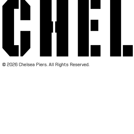
©
2026
Chelsea Piers. All Rights Reserved.​​​​‌ ‍ ​‍​‍‌‍ ‌ ​‍‌‍‍‌‌‍‌ ‌‍‍‌‌‍ ‍​‍​‍​ ‍‍​‍​‍‌ ​ ‌‍​‌‌‍ ‍‌‍‍‌‌ ‌​‌ ‍‌​‍ ‍‌‍‍‌‌‍ ​‍​‍​‍ ​​‍​‍‌‍‍​‌ ​‍‌‍‌‌‌‍‌‍​‍​‍​ ‍‍​‍​‍‌‍‍​‌ ‌​‌ ‌​‌ ​​‌ ​ ​ ‍‍​‍ ​‍ ‌‍​ ‌‍‍​‌‍‌‌‌‍ ​‌ ​ ‌‍‌‌‌‍​‌‌ ​​‌‍‍‌‌‍‌‌‌ ​‍‌ ​ ​‍ ‍‌ ​ ‌‍​‌‌‍ ‍‌‍‍‌‌ ‌​‌ ‍‌​‍ ‍‌ ​ ‌ ‌​‌ ‌‌‌‍‌​‌‍‍‌‌‍ ​‍ ‌‍‍‌‌‍ ‍‌ ‌​‌‍‌‌‌‍ ‍‌ ‌​​‍ ‌‍‌‌‌‍‌​‌‍‍‌‌ ‌​​‍ ‌‍ ‌‌‍ ‌‍‌​‌‍‌‌​ ‌‌ ​​‌ ​‍‌‍‌‌‌ ​ ‌‍‌‌‌‍ ‍‌ ‌​‌‍​‌‌ ‌​‌‍‍‌‌‍ ‌‍ ‍​ ‍ ‌‍‍‌‌‍‌​​ ‌‌‍‌‍‌‍ ‌‍ ‌ ‌​‌‍‌‌‌ ​‍​ ‍ ‌ ‌​‌ ‍‌‌ ​​‌‍‌‌​ ‌‌‍‌‍‌‍ ‌‍ ‌ ‌​‌‍‌‌‌ ​‍​ ‍ ‌ ​​‌‍​‌‌ ‌​‌‍‍​​ ‌‌ ​ ‌ ‌‌‌‍​‍‌ ‌​‌‍‍‌‌ ‌​‌‍ ​‌‍‌‌​ ‌‍​‍‌‍​‌‌ ​ ‌‍‌‌‌‌‌‌‌ ​‍‌‍ ​​ ‌‌‍‍​‌ ‌​‌ ‌​‌ ​​‌ ​ ​‍‌‌​ ​ ‌​​‌​‍‌‌​ ​‍‌​‌‍​‍‌‌​ ​‍‌​‌‍‌‍​ ‌‍‍​‌‍‌‌‌‍ ​‌ ​ ‌‍‌‌‌‍​‌‌ ​​‌‍‍‌‌‍‌‌‌ ​‍‌ ​ ​‍ ‍‌ ​ ‌‍​‌‌‍ ‍‌‍‍‌‌ ‌​‌ ‍‌​‍ ‍‌ ​ ‌ ‌​‌ ‌‌‌‍‌​‌‍‍‌‌‍ ​‍‌‍‌‍‍‌‌‍‌​​ ‌‌‍‌‍‌‍ ‌‍ ‌ ‌​‌‍‌‌‌ ​‍​‍‌‍‌ ‌​‌ ‍‌‌ ​​‌‍‌‌​ ‌‌‍‌‍‌‍ ‌‍ ‌ ‌​‌‍‌‌‌ ​‍​‍‌‍‌ ​​‌‍​‌‌ ‌​‌‍‍​​ ‌‌ ​ ‌ ‌‌‌‍​‍‌ ‌​‌‍‍‌‌ ‌​‌‍ ​‌‍‌‌​‍‌‍‌ ​​‌‍‌‌‌ ​‍‌ ​ ‌ ​​‌‍‌‌‌‍​ ‌ ‌​‌‍‍‌‌ ‌‍‌‍‌‌​ ‌‌ ​​‌ ‌‌‌‍​‍‌‍ ​‌‍‍‌‌ ​ ‌‍‍​‌‍‌‌‌‍‌​​‍​‍‌ ‌