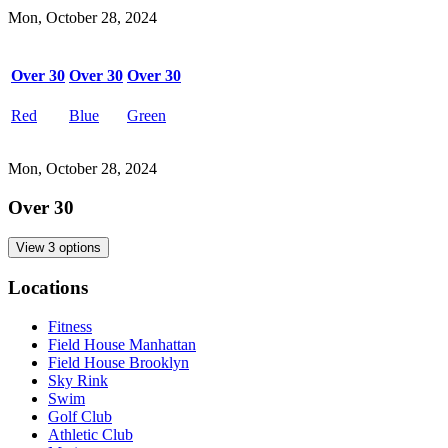
Mon, October 28, 2024
Over 30​​​​‌ ‍ ​‍​‍‌‍ ‌ ​‍‌‍‍‌‌‍‌ ‌‍‍‌‌‍ ‍​‍​‍​ ‍‍​‍​‍‌ ​ ‌‍​‌‌‍ ‍‌‍‍‌‌ ‌​‌ ‍‌​‍ ‍‌‍‍‌‌‍ ​‍​‍​‍ ​​‍​‍‌‍‍​‌ ​‍‌‍‌‌‌‍‌‍​‍​‍​ ‍‍​‍​‍‌‍‍​‌ ‌​‌ ‌​‌ ​​‌ ​ ​ ‍‍​‍ ​‍ ‌‍​ ‌‍‍​‌‍‌‌‌‍ ​‌ ​ ‌‍‌‌‌‍​‌‌ ​​‌‍‍‌‌‍‌‌‌ ​‍‌ ​ ​‍ ‍‌ ​ ‌‍​‌‌‍ ‍‌‍‍‌‌ ‌​‌ ‍‌​‍ ‍‌ ​ ‌ ‌​‌ ‌‌‌‍‌​‌‍‍‌‌‍ ​‍ ‌‍‍‌‌‍ ‍‌ ‌​‌‍‌‌‌‍ ‍‌ ‌​​‍ ‌‍‌‌‌‍‌​‌‍‍‌‌ ‌​​‍ ‌‍ ‌‌‍ ‌‍‌​‌‍‌‌​ ‌‌ ​​‌ ​‍‌‍‌‌‌ ​ ‌‍‌‌‌‍ ‍‌ ‌​‌‍​‌‌ ‌​‌‍‍‌‌‍ ‌‍ ‍​ ‍ ‌‍‍‌‌‍‌​​ ‌​ ‍​‌‍​‍​ ‍​​ ‌​​ ‌ ‌‍‌​‌‍​ ​ ‌‍​‍ ‌‌‍​ ​ ‍​‌‍​‌‌‍‌‌​‍ ‌​ ‌​​ ​​‌‍‌​​ ‌ ​‍ ‌​ ‍‌​ ‌ ‌‍‌‍​ ‌‌​‍ ‌‌‍‌‌​ ‌ ​ ​‍​ ‌​​ ​​‌‍‌‌​ ​‍​ ‌​​ ‌‌​ ‌‌​ ‍​​ ‌‍​ ‍ ‌ ‌​‌ ‍‌‌ ​​‌‍‌‌​ ‌‌ ‌‍‌‍‌‌‌‍ ‍‌ ‌‌‌‍‌‌‌‌​ ‌‍ ​‌ ‌‌‌‍‌ ‌‌​​‌‍​‌‌‍‌ ‌‍‌‌​ ‍ ‌ ​​‌‍​‌‌ ‌​‌‍‍​​ ‌‌ ​​‌‍​‌‌‍‌ ‌‍‌‌‌​​‍‌ ‌‌‌‍‍‌‌‍ ​‌‍‌​‌‍‌‌‌ ​‍​‍‌‌​ ‌‌‌​​‍‌‌ ‌‍‍ ‌‍‌‌‌ ‍‌​‍‌‌​ ​ ‌​‌​​‍‌‌​ ​ ‌​‌​​‍‌‌​ ​‍​ ​‍​ ‌​​ ​​​ ‌‍​ ‌‍​ ​‌​ ‌‌​ ‌‍‌‍​‌‌‍‌​​ ‌​​ ‍‌​ ‌‍​‍‌‌​ ​‍​ ​‍​‍‌‌​ ‌‌‌​‌​​‍ ‍‌‍‌​‌‍​‌‌ ‌​‌‍‌‌‌‌​ ‌‍‌‌‌‍​ ‌ ‌​‌‍‍‌‌‍ ‌‍ ‍‌ ​ ​‍‌‌​ ‌‌‌​​‍‌‌ ‌‍‍ ‌‍‌‌‌ ‍‌​‍‌‌​ ​ ‌​‌​​‍‌‌​ ​ ‌​‌​​‍‌‌​ ​‍​ ​‍​ ‍​​ ​​‌‍​‌‌‍​‌​ ​ ​ ​​​ ‍‌​ ‌‌​ ​‌‌‍​‌‌‍​‌‌‍​ ​ ​ ‌‍‌‌‌‍​‍‌‍​‍‌‍​‍​ ‌‍‌‍‌‌​ ‌‌​ ​​​ ‌ ‌‍​‍​ ‌‍​ ‌​​ ​‍‌‍​‌‌‍‌‌​ ​‍​ ​ ​ ‌‍​ ‌‌​‍‌‌​ ​‍​ ​‍​‍‌‌​ ‌‌‌​‌​​‍ ‍‌‍​ ‌‍​‌‌ ​‍‌‍‌​‌ ​ ​‍‌‌​ ‌‌‌​​‍‌‌ ‌‍‍ ‌‍‌‌‌ ‍‌​‍‌‌​ ​ ‌​‌​​‍‌‌​ ​ ‌​‌​​‍‌‌​ ​‍​ ​‍​ ‌ ​ ​​‌‍‌‍​ ‌ ​ ‌ ​ ​‌​ ​ ​ ‌‌​ ​‌​ ‌‌‌‍‌​​ ​ ​ ​‌‌‍​‌​ ‍​​ ‌ ​ ‌‌​ ‌ ​ ​‌​ ​‍​ ​ ​ ​‍​ ‌ ‌‍​ ​ ‌‍​ ‌ ​ ​​​ ‌ ​ ​ ​ ‌ ​ ‍​​ ‌‌​‍‌‌​ ​‍​ ​‍​‍‌‌​ ‌‌‌​‌​​‍ ‍‌ ‌​‌‍‍‌‌ ‌​‌‍ ​‌‍‌‌​ ‌‍​‍‌‍​‌‌ ​ ‌‍‌‌‌‌‌‌‌ ​‍‌‍ ​​ ‌‌‍‍​‌ ‌​‌ ‌​‌ ​​‌ ​ ​‍‌‌​ ​ ‌​​‌​‍‌‌​ ​‍‌​‌‍​‍‌‌​ ​‍‌​‌‍‌‍​ ‌‍‍​‌‍‌‌‌‍ ​‌ ​ ‌‍‌‌‌‍​‌‌ ​​‌‍‍‌‌‍‌‌‌ ​‍‌ ​ ​‍ ‍‌ ​ ‌‍​‌‌‍ ‍‌‍‍‌‌ ‌​‌ ‍‌​‍ ‍‌ ​ ‌ ‌​‌ ‌‌‌‍‌​‌‍‍‌‌‍ ​‍‌‍‌‍‍‌‌‍‌​​ ‌​ ‍​‌‍​‍​ ‍​​ ‌​​ ‌ ‌‍‌​‌‍​ ​ ‌‍​‍ ‌‌‍​ ​ ‍​‌‍​‌‌‍‌‌​‍ ‌​ ‌​​ ​​‌‍‌​​ ‌ ​‍ ‌​ ‍‌​ ‌ ‌‍‌‍​ ‌‌​‍ ‌‌‍‌‌​ ‌ ​ ​‍​ ‌​​ ​​‌‍‌‌​ ​‍​ ‌​​ ‌‌​ ‌‌​ ‍​​ ‌‍​‍‌‍‌ ‌​‌ ‍‌‌ ​​‌‍‌‌​ ‌‌ ‌‍‌‍‌‌‌‍ ‍‌ ‌‌‌‍‌‌‌‌​ ‌‍ ​‌ ‌‌‌‍‌ ‌‌​​‌‍​‌‌‍‌ ‌‍‌‌​‍‌‍‌ ​​‌‍​‌‌ ‌​‌‍‍​​ ‌‌ ​​‌‍​‌‌‍‌ ‌‍‌‌‌​​‍‌ ‌‌‌‍‍‌‌‍ ​‌‍‌​‌‍‌‌‌ ​‍​‍‌‌​ ‌‌‌​​‍‌‌ ‌‍‍ ‌‍‌‌‌ ‍‌​‍‌‌​ ​ ‌​‌​​‍‌‌​ ​ ‌​‌​​‍‌‌​ ​‍​ ​‍​ ‌​​ ​​​ ‌‍​ ‌‍​ ​‌​ ‌‌​ ‌‍‌‍​‌‌‍‌​​ ‌​​ ‍‌​ ‌‍​‍‌‌​ ​‍​ ​‍​‍‌‌​ ‌‌‌​‌​​‍ ‍‌‍‌​‌‍​‌‌ ‌​‌‍‌‌‌‌​ ‌‍‌‌‌‍​ ‌ ‌​‌‍‍‌‌‍ ‌‍ ‍‌ ​ ​‍‌‌​ ‌‌‌​​‍‌‌ ‌‍‍ ‌‍‌‌‌ ‍‌​‍‌‌​ ​ ‌​‌​​‍‌‌​ ​ ‌​‌​​‍‌‌​ ​‍​ ​‍​ ‍​​ ​​‌‍​‌‌‍​‌​ ​ ​ ​​​ ‍‌​ ‌‌​ ​‌‌‍​‌‌‍​‌‌‍​ ​ ​ ‌‍‌‌‌‍​‍‌‍​‍‌‍​‍​ ‌‍‌‍‌‌​ ‌‌​ ​​​ ‌ ‌‍​‍​ ‌‍​ ‌​​ ​‍‌‍​‌‌‍‌‌​ ​‍​ ​ ​ ‌‍​ ‌‌​‍‌‌​ ​‍​ ​‍​‍‌‌​ ‌‌‌​‌​​‍ ‍‌‍​ ‌‍​‌‌ ​‍‌‍‌​‌ ​ ​‍‌‌​ ‌‌‌​​‍‌‌ ‌‍‍ ‌‍‌‌‌ ‍‌​‍‌‌​ ​ ‌​‌​​‍‌‌​ ​ ‌​‌​​‍‌‌​ ​‍​ ​‍​ ‌ ​ ​​‌‍‌‍​ ‌ ​ ‌ ​ ​‌​ ​ ​ ‌‌​ ​‌​ ‌‌‌‍‌​​ ​ ​ ​‌‌‍​‌​ ‍​​ ‌ ​ ‌‌​ ‌ ​ ​‌​ ​‍​ ​ ​ ​‍​ ‌ ‌‍​ ​ ‌‍​ ‌ ​ ​​​ ‌ ​ ​ ​ ‌ ​ ‍​​ ‌‌​‍‌‌​ ​‍​ ​‍​‍‌‌​ ‌‌‌​‌​​‍ ‍‌ ‌​‌‍‍‌‌ ‌​‌‍ ​‌‍‌‌​‍‌‍‌ ​​‌‍‌‌‌ ​‍‌ ​ ‌ ​​‌‍‌‌‌‍​ ‌ ‌​‌‍‍‌‌ ‌‍‌‍‌‌​ ‌‌ ​​‌ ‌‌‌‍​‍‌‍ ​‌‍‍‌‌ ​ ‌‍‍​‌‍‌‌‌‍‌​​‍​‍‌ ‌
Over 30​​​​‌ ‍ ​‍​‍‌‍ ‌ ​‍‌‍‍‌‌‍‌ ‌‍‍‌‌‍ ‍​‍​‍​ ‍‍​‍​‍‌ ​ ‌‍​‌‌‍ ‍‌‍‍‌‌ ‌​‌ ‍‌​‍ ‍‌‍‍‌‌‍ ​‍​‍​‍ ​​‍​‍‌‍‍​‌ ​‍‌‍‌‌‌‍‌‍​‍​‍​ ‍‍​‍​‍‌‍‍​‌ ‌​‌ ‌​‌ ​​‌ ​ ​ ‍‍​‍ ​‍ ‌‍​ ‌‍‍​‌‍‌‌‌‍ ​‌ ​ ‌‍‌‌‌‍​‌‌ ​​‌‍‍‌‌‍‌‌‌ ​‍‌ ​ ​‍ ‍‌ ​ ‌‍​‌‌‍ ‍‌‍‍‌‌ ‌​‌ ‍‌​‍ ‍‌ ​ ‌ ‌​‌ ‌‌‌‍‌​‌‍‍‌‌‍ ​‍ ‌‍‍‌‌‍ ‍‌ ‌​‌‍‌‌‌‍ ‍‌ ‌​​‍ ‌‍‌‌‌‍‌​‌‍‍‌‌ ‌​​‍ ‌‍ ‌‌‍ ‌‍‌​‌‍‌‌​ ‌‌ ​​‌ ​‍‌‍‌‌‌ ​ ‌‍‌‌‌‍ ‍‌ ‌​‌‍​‌‌ ‌​‌‍‍‌‌‍ ‌‍ ‍​ ‍ ‌‍‍‌‌‍‌​​ ‌​ ‍​‌‍​‍​ ‍​​ ‌​​ ‌ ‌‍‌​‌‍​ ​ ‌‍​‍ ‌‌‍​ ​ ‍​‌‍​‌‌‍‌‌​‍ ‌​ ‌​​ ​​‌‍‌​​ ‌ ​‍ ‌​ ‍‌​ ‌ ‌‍‌‍​ ‌‌​‍ ‌‌‍‌‌​ ‌ ​ ​‍​ ‌​​ ​​‌‍‌‌​ ​‍​ ‌​​ ‌‌​ ‌‌​ ‍​​ ‌‍​ ‍ ‌ ‌​‌ ‍‌‌ ​​‌‍‌‌​ ‌‌ ‌‍‌‍‌‌‌‍ ‍‌ ‌‌‌‍‌‌‌‌​ ‌‍ ​‌ ‌‌‌‍‌ ‌‌​​‌‍​‌‌‍‌ ‌‍‌‌​ ‍ ‌ ​​‌‍​‌‌ ‌​‌‍‍​​ ‌‌ ​​‌‍​‌‌‍‌ ‌‍‌‌‌​​‍‌ ‌‌‌‍‍‌‌‍ ​‌‍‌​‌‍‌‌‌ ​‍​‍‌‌​ ‌‌‌​​‍‌‌ ‌‍‍ ‌‍‌‌‌ ‍‌​‍‌‌​ ​ ‌​‌​​‍‌‌​ ​ ‌​‌​​‍‌‌​ ​‍​ ​‍​ ‌​​ ​​​ ‌‍​ ‌‍​ ​‌​ ‌‌​ ‌‍‌‍​‌‌‍‌​​ ‌​​ ‍‌​ ‌‍​‍‌‌​ ​‍​ ​‍​‍‌‌​ ‌‌‌​‌​​‍ ‍‌‍‌​‌‍​‌‌ ‌​‌‍‌‌‌‌​ ‌‍‌‌‌‍​ ‌ ‌​‌‍‍‌‌‍ ‌‍ ‍‌ ​ ​‍‌‌​ ‌‌‌​​‍‌‌ ‌‍‍ ‌‍‌‌‌ ‍‌​‍‌‌​ ​ ‌​‌​​‍‌‌​ ​ ‌​‌​​‍‌‌​ ​‍​ ​‍​ ‍​​ ​​‌‍​‌‌‍​‌​ ​ ​ ​​​ ‍‌​ ‌‌​ ​‌‌‍​‌‌‍​‌‌‍​ ​ ​ ‌‍‌‌‌‍​‍‌‍​‍‌‍​‍​ ‌‍‌‍‌‌​ ‌‌​ ​​​ ‌ ‌‍​‍​ ‌‍​ ‌​​ ​‍‌‍​‌‌‍‌‌​ ​‍​ ​ ​ ‌‍​ ‌‌​‍‌‌​ ​‍​ ​‍​‍‌‌​ ‌‌‌​‌​​‍ ‍‌‍​ ‌‍​‌‌ ​‍‌‍‌​‌ ​ ​‍‌‌​ ‌‌‌​​‍‌‌ ‌‍‍ ‌‍‌‌‌ ‍‌​‍‌‌​ ​ ‌​‌​​‍‌‌​ ​ ‌​‌​​‍‌‌​ ​‍​ ​‍​ ‌​​ ‌‍​ ‌‍​ ​‍‌‍‌‍‌‍​ ​ ​​​ ​​​ ​‌‌‍​‌‌‍​ ‌‍‌‌​ ‌‌​ ​​​ ‌ ​ ‌‍‌‍‌‍​ ​​​ ​‍​ ‍​​ ​‍​ ​‌​ ‌ ​ ‌ ‌‍​‌‌‍‌​​ ‌‍‌‍‌‍​ ‍‌‌‍​ ​ ‌‌​ ​ ​‍‌‌​ ​‍​ ​‍​‍‌‌​ ‌‌‌​‌​​‍ ‍‌ ‌​‌‍‍‌‌ ‌​‌‍ ​‌‍‌‌​ ‌‍​‍‌‍​‌‌ ​ ‌‍‌‌‌‌‌‌‌ ​‍‌‍ ​​ ‌‌‍‍​‌ ‌​‌ ‌​‌ ​​‌ ​ ​‍‌‌​ ​ ‌​​‌​‍‌‌​ ​‍‌​‌‍​‍‌‌​ ​‍‌​‌‍‌‍​ ‌‍‍​‌‍‌‌‌‍ ​‌ ​ ‌‍‌‌‌‍​‌‌ ​​‌‍‍‌‌‍‌‌‌ ​‍‌ ​ ​‍ ‍‌ ​ ‌‍​‌‌‍ ‍‌‍‍‌‌ ‌​‌ ‍‌​‍ ‍‌ ​ ‌ ‌​‌ ‌‌‌‍‌​‌‍‍‌‌‍ ​‍‌‍‌‍‍‌‌‍‌​​ ‌​ ‍​‌‍​‍​ ‍​​ ‌​​ ‌ ‌‍‌​‌‍​ ​ ‌‍​‍ ‌‌‍​ ​ ‍​‌‍​‌‌‍‌‌​‍ ‌​ ‌​​ ​​‌‍‌​​ ‌ ​‍ ‌​ ‍‌​ ‌ ‌‍‌‍​ ‌‌​‍ ‌‌‍‌‌​ ‌ ​ ​‍​ ‌​​ ​​‌‍‌‌​ ​‍​ ‌​​ ‌‌​ ‌‌​ ‍​​ ‌‍​‍‌‍‌ ‌​‌ ‍‌‌ ​​‌‍‌‌​ ‌‌ ‌‍‌‍‌‌‌‍ ‍‌ ‌‌‌‍‌‌‌‌​ ‌‍ ​‌ ‌‌‌‍‌ ‌‌​​‌‍​‌‌‍‌ ‌‍‌‌​‍‌‍‌ ​​‌‍​‌‌ ‌​‌‍‍​​ ‌‌ ​​‌‍​‌‌‍‌ ‌‍‌‌‌​​‍‌ ‌‌‌‍‍‌‌‍ ​‌‍‌​‌‍‌‌‌ ​‍​‍‌‌​ ‌‌‌​​‍‌‌ ‌‍‍ ‌‍‌‌‌ ‍‌​‍‌‌​ ​ ‌​‌​​‍‌‌​ ​ ‌​‌​​‍‌‌​ ​‍​ ​‍​ ‌​​ ​​​ ‌‍​ ‌‍​ ​‌​ ‌‌​ ‌‍‌‍​‌‌‍‌​​ ‌​​ ‍‌​ ‌‍​‍‌‌​ ​‍​ ​‍​‍‌‌​ ‌‌‌​‌​​‍ ‍‌‍‌​‌‍​‌‌ ‌​‌‍‌‌‌‌​ ‌‍‌‌‌‍​ ‌ ‌​‌‍‍‌‌‍ ‌‍ ‍‌ ​ ​‍‌‌​ ‌‌‌​​‍‌‌ ‌‍‍ ‌‍‌‌‌ ‍‌​‍‌‌​ ​ ‌​‌​​‍‌‌​ ​ ‌​‌​​‍‌‌​ ​‍​ ​‍​ ‍​​ ​​‌‍​‌‌‍​‌​ ​ ​ ​​​ ‍‌​ ‌‌​ ​‌‌‍​‌‌‍​‌‌‍​ ​ ​ ‌‍‌‌‌‍​‍‌‍​‍‌‍​‍​ ‌‍‌‍‌‌​ ‌‌​ ​​​ ‌ ‌‍​‍​ ‌‍​ ‌​​ ​‍‌‍​‌‌‍‌‌​ ​‍​ ​ ​ ‌‍​ ‌‌​‍‌‌​ ​‍​ ​‍​‍‌‌​ ‌‌‌​‌​​‍ ‍‌‍​ ‌‍​‌‌ ​‍‌‍‌​‌ ​ ​‍‌‌​ ‌‌‌​​‍‌‌ ‌‍‍ ‌‍‌‌‌ ‍‌​‍‌‌​ ​ ‌​‌​​‍‌‌​ ​ ‌​‌​​‍‌‌​ ​‍​ ​‍​ ‌​​ ‌‍​ ‌‍​ ​‍‌‍‌‍‌‍​ ​ ​​​ ​​​ ​‌‌‍​‌‌‍​ ‌‍‌‌​ ‌‌​ ​​​ ‌ ​ ‌‍‌‍‌‍​ ​​​ ​‍​ ‍​​ ​‍​ ​‌​ ‌ ​ ‌ ‌‍​‌‌‍‌​​ ‌‍‌‍‌‍​ ‍‌‌‍​ ​ ‌‌​ ​ ​‍‌‌​ ​‍​ ​‍​‍‌‌​ ‌‌‌​‌​​‍ ‍‌ ‌​‌‍‍‌‌ ‌​‌‍ ​‌‍‌‌​‍‌‍‌ ​​‌‍‌‌‌ ​‍‌ ​ ‌ ​​‌‍‌‌‌‍​ ‌ ‌​‌‍‍‌‌ ‌‍‌‍‌‌​ ‌‌ ​​‌ ‌‌‌‍​‍‌‍ ​‌‍‍‌‌ ​ ‌‍‍​‌‍‌‌‌‍‌​​‍​‍‌ ‌
Over 30​​​​‌ ‍ ​‍​‍‌‍ ‌ ​‍‌‍‍‌‌‍‌ ‌‍‍‌‌‍ ‍​‍​‍​ ‍‍​‍​‍‌ ​ ‌‍​‌‌‍ ‍‌‍‍‌‌ ‌​‌ ‍‌​‍ ‍‌‍‍‌‌‍ ​‍​‍​‍ ​​‍​‍‌‍‍​‌ ​‍‌‍‌‌‌‍‌‍​‍​‍​ ‍‍​‍​‍‌‍‍​‌ ‌​‌ ‌​‌ ​​‌ ​ ​ ‍‍​‍ ​‍ ‌‍​ ‌‍‍​‌‍‌‌‌‍ ​‌ ​ ‌‍‌‌‌‍​‌‌ ​​‌‍‍‌‌‍‌‌‌ ​‍‌ ​ ​‍ ‍‌ ​ ‌‍​‌‌‍ ‍‌‍‍‌‌ ‌​‌ ‍‌​‍ ‍‌ ​ ‌ ‌​‌ ‌‌‌‍‌​‌‍‍‌‌‍ ​‍ ‌‍‍‌‌‍ ‍‌ ‌​‌‍‌‌‌‍ ‍‌ ‌​​‍ ‌‍‌‌‌‍‌​‌‍‍‌‌ ‌​​‍ ‌‍ ‌‌‍ ‌‍‌​‌‍‌‌​ ‌‌ ​​‌ ​‍‌‍‌‌‌ ​ ‌‍‌‌‌‍ ‍‌ ‌​‌‍​‌‌ ‌​‌‍‍‌‌‍ ‌‍ ‍​ ‍ ‌‍‍‌‌‍‌​​ ‌​ ‍​‌‍​‍​ ‍​​ ‌​​ ‌ ‌‍‌​‌‍​ ​ ‌‍​‍ ‌‌‍​ ​ ‍​‌‍​‌‌‍‌‌​‍ ‌​ ‌​​ ​​‌‍‌​​ ‌ ​‍ ‌​ ‍‌​ ‌ ‌‍‌‍​ ‌‌​‍ ‌‌‍‌‌​ ‌ ​ ​‍​ ‌​​ ​​‌‍‌‌​ ​‍​ ‌​​ ‌‌​ ‌‌​ ‍​​ ‌‍​ ‍ ‌ ‌​‌ ‍‌‌ ​​‌‍‌‌​ ‌‌ ‌‍‌‍‌‌‌‍ ‍‌ ‌‌‌‍‌‌‌‌​ ‌‍ ​‌ ‌‌‌‍‌ ‌‌​​‌‍​‌‌‍‌ ‌‍‌‌​ ‍ ‌ ​​‌‍​‌‌ ‌​‌‍‍​​ ‌‌ ​​‌‍​‌‌‍‌ ‌‍‌‌‌​​‍‌ ‌‌‌‍‍‌‌‍ ​‌‍‌​‌‍‌‌‌ ​‍​‍‌‌​ ‌‌‌​​‍‌‌ ‌‍‍ ‌‍‌‌‌ ‍‌​‍‌‌​ ​ ‌​‌​​‍‌‌​ ​ ‌​‌​​‍‌‌​ ​‍​ ​‍​ ‌​​ ​​​ ‌‍​ ‌‍​ ​‌​ ‌‌​ ‌‍‌‍​‌‌‍‌​​ ‌​​ ‍‌​ ‌‍​‍‌‌​ ​‍​ ​‍​‍‌‌​ ‌‌‌​‌​​‍ ‍‌‍‌​‌‍​‌‌ ‌​‌‍‌‌‌‌​ ‌‍‌‌‌‍​ ‌ ‌​‌‍‍‌‌‍ ‌‍ ‍‌ ​ ​‍‌‌​ ‌‌‌​​‍‌‌ ‌‍‍ ‌‍‌‌‌ ‍‌​‍‌‌​ ​ ‌​‌​​‍‌‌​ ​ ‌​‌​​‍‌‌​ ​‍​ ​‍​ ‍​​ ​​‌‍​‌‌‍​‌​ ​ ​ ​​​ ‍‌​ ‌‌​ ​‌‌‍​‌‌‍​‌‌‍​ ​ ​ ‌‍‌‌‌‍​‍‌‍​‍‌‍​‍​ ‌‍‌‍‌‌​ ‌‌​ ​​​ ‌ ‌‍​‍​ ‌‍​ ‌​​ ​‍‌‍​‌‌‍‌‌​ ​‍​ ​ ​ ‌‍​ ‌‌​‍‌‌​ ​‍​ ​‍​‍‌‌​ ‌‌‌​‌​​‍ ‍‌‍​ ‌‍​‌‌ ​‍‌‍‌​‌ ​ ​‍‌‌​ ‌‌‌​​‍‌‌ ‌‍‍ ‌‍‌‌‌ ‍‌​‍‌‌​ ​ ‌​‌​​‍‌‌​ ​ ‌​‌​​‍‌‌​ ​‍​ ​‍​ ‍​​ ​ ​ ‌‌‌‍​ ‌‍​ ​ ‌ ​ ‌ ​ ‌​​ ​​​ ‌​‌‍​‌‌‍‌​​ ​‍​ ​‍‌‍​‍​ ‌​​ ‍​‌‍​‌‌‍‌‌​ ‌ ​ ​‍​ ‍​​ ‍​‌‍‌​​ ​‌‌‍‌​​ ​‍​ ‍‌​ ​‌​ ​‍​ ‌‍‌‍​‍​‍‌‌​ ​‍​ ​‍​‍‌‌​ ‌‌‌​‌​​‍ ‍‌ ‌​‌‍‍‌‌ ‌​‌‍ ​‌‍‌‌​ ‌‍​‍‌‍​‌‌ ​ ‌‍‌‌‌‌‌‌‌ ​‍‌‍ ​​ ‌‌‍‍​‌ ‌​‌ ‌​‌ ​​‌ ​ ​‍‌‌​ ​ ‌​​‌​‍‌‌​ ​‍‌​‌‍​‍‌‌​ ​‍‌​‌‍‌‍​ ‌‍‍​‌‍‌‌‌‍ ​‌ ​ ‌‍‌‌‌‍​‌‌ ​​‌‍‍‌‌‍‌‌‌ ​‍‌ ​ ​‍ ‍‌ ​ ‌‍​‌‌‍ ‍‌‍‍‌‌ ‌​‌ ‍‌​‍ ‍‌ ​ ‌ ‌​‌ ‌‌‌‍‌​‌‍‍‌‌‍ ​‍‌‍‌‍‍‌‌‍‌​​ ‌​ ‍​‌‍​‍​ ‍​​ ‌​​ ‌ ‌‍‌​‌‍​ ​ ‌‍​‍ ‌‌‍​ ​ ‍​‌‍​‌‌‍‌‌​‍ ‌​ ‌​​ ​​‌‍‌​​ ‌ ​‍ ‌​ ‍‌​ ‌ ‌‍‌‍​ ‌‌​‍ ‌‌‍‌‌​ ‌ ​ ​‍​ ‌​​ ​​‌‍‌‌​ ​‍​ ‌​​ ‌‌​ ‌‌​ ‍​​ ‌‍​‍‌‍‌ ‌​‌ ‍‌‌ ​​‌‍‌‌​ ‌‌ ‌‍‌‍‌‌‌‍ ‍‌ ‌‌‌‍‌‌‌‌​ ‌‍ ​‌ ‌‌‌‍‌ ‌‌​​‌‍​‌‌‍‌ ‌‍‌‌​‍‌‍‌ ​​‌‍​‌‌ ‌​‌‍‍​​ ‌‌ ​​‌‍​‌‌‍‌ ‌‍‌‌‌​​‍‌ ‌‌‌‍‍‌‌‍ ​‌‍‌​‌‍‌‌‌ ​‍​‍‌‌​ ‌‌‌​​‍‌‌ ‌‍‍ ‌‍‌‌‌ ‍‌​‍‌‌​ ​ ‌​‌​​‍‌‌​ ​ ‌​‌​​‍‌‌​ ​‍​ ​‍​ ‌​​ ​​​ ‌‍​ ‌‍​ ​‌​ ‌‌​ ‌‍‌‍​‌‌‍‌​​ ‌​​ ‍‌​ ‌‍​‍‌‌​ ​‍​ ​‍​‍‌‌​ ‌‌‌​‌​​‍ ‍‌‍‌​‌‍​‌‌ ‌​‌‍‌‌‌‌​ ‌‍‌‌‌‍​ ‌ ‌​‌‍‍‌‌‍ ‌‍ ‍‌ ​ ​‍‌‌​ ‌‌‌​​‍‌‌ ‌‍‍ ‌‍‌‌‌ ‍‌​‍‌‌​ ​ ‌​‌​​‍‌‌​ ​ ‌​‌​​‍‌‌​ ​‍​ ​‍​ ‍​​ ​​‌‍​‌‌‍​‌​ ​ ​ ​​​ ‍‌​ ‌‌​ ​‌‌‍​‌‌‍​‌‌‍​ ​ ​ ‌‍‌‌‌‍​‍‌‍​‍‌‍​‍​ ‌‍‌‍‌‌​ ‌‌​ ​​​ ‌ ‌‍​‍​ ‌‍​ ‌​​ ​‍‌‍​‌‌‍‌‌​ ​‍​ ​ ​ ‌‍​ ‌‌​‍‌‌​ ​‍​ ​‍​‍‌‌​ ‌‌‌​‌​​‍ ‍‌‍​ ‌‍​‌‌ ​‍‌‍‌​‌ ​ ​‍‌‌​ ‌‌‌​​‍‌‌ ‌‍‍ ‌‍‌‌‌ ‍‌​‍‌‌​ ​ ‌​‌​​‍‌‌​ ​ ‌​‌​​‍‌‌​ ​‍​ ​‍​ ‍​​ ​ ​ ‌‌‌‍​ ‌‍​ ​ ‌ ​ ‌ ​ ‌​​ ​​​ ‌​‌‍​‌‌‍‌​​ ​‍​ ​‍‌‍​‍​ ‌​​ ‍​‌‍​‌‌‍‌‌​ ‌ ​ ​‍​ ‍​​ ‍​‌‍‌​​ ​‌‌‍‌​​ ​‍​ ‍‌​ ​‌​ ​‍​ ‌‍‌‍​‍​‍‌‌​ ​‍​ ​‍​‍‌‌​ ‌‌‌​‌​​‍ ‍‌ ‌​‌‍‍‌‌ ‌​‌‍ ​‌‍‌‌​‍‌‍‌ ​​‌‍‌‌‌ ​‍‌ ​ ‌ ​​‌‍‌‌‌‍​ ‌ ‌​‌‍‍‌‌ ‌‍‌‍‌‌​ ‌‌ ​​‌ ‌‌‌‍​‍‌‍ ​‌‍‍‌‌ ​ ‌‍‍​‌‍‌‌‌‍‌​​‍​‍‌ ‌
Red​​​​‌ ‍ ​‍​‍‌‍ ‌ ​‍‌‍‍‌‌‍‌ ‌‍‍‌‌‍ ‍​‍​‍​ ‍‍​‍​‍‌ ​ ‌‍​‌‌‍ ‍‌‍‍‌‌ ‌​‌ ‍‌​‍ ‍‌‍‍‌‌‍ ​‍​‍​‍ ​​‍​‍‌‍‍​‌ ​‍‌‍‌‌‌‍‌‍​‍​‍​ ‍‍​‍​‍‌‍‍​‌ ‌​‌ ‌​‌ ​​‌ ​ ​ ‍‍​‍ ​‍ ‌‍​ ‌‍‍​‌‍‌‌‌‍ ​‌ ​ ‌‍‌‌‌‍​‌‌ ​​‌‍‍‌‌‍‌‌‌ ​‍‌ ​ ​‍ ‍‌ ​ ‌‍​‌‌‍ ‍‌‍‍‌‌ ‌​‌ ‍‌​‍ ‍‌ ​ ‌ ‌​‌ ‌‌‌‍‌​‌‍‍‌‌‍ ​‍ ‌‍‍‌‌‍ ‍‌ ‌​‌‍‌‌‌‍ ‍‌ ‌​​‍ ‌‍‌‌‌‍‌​‌‍‍‌‌ ‌​​‍ ‌‍ ‌‌‍ ‌‍‌​‌‍‌‌​ ‌‌ ​​‌ ​‍‌‍‌‌‌ ​ ‌‍‌‌‌‍ ‍‌ ‌​‌‍​‌‌ ‌​‌‍‍‌‌‍ ‌‍ ‍​ ‍ ‌‍‍‌‌‍‌​​ ‌​ ‍​‌‍​‍​ ‍​​ ‌​​ ‌ ‌‍‌​‌‍​ ​ ‌‍​‍ ‌‌‍​ ​ ‍​‌‍​‌‌‍‌‌​‍ ‌​ ‌​​ ​​‌‍‌​​ ‌ ​‍ ‌​ ‍‌​ ‌ ‌‍‌‍​ ‌‌​‍ ‌‌‍‌‌​ ‌ ​ ​‍​ ‌​​ ​​‌‍‌‌​ ​‍​ ‌​​ ‌‌​ ‌‌​ ‍​​ ‌‍​ ‍ ‌ ‌​‌ ‍‌‌ ​​‌‍‌‌​ ‌‌ ‌‍‌‍‌‌‌‍ ‍‌ ‌‌‌‍‌‌‌‌​ ‌‍ ​‌ ‌‌‌‍‌ ‌‌​​‌‍​‌‌‍‌ ‌‍‌‌​ ‍ ‌ ​​‌‍​‌‌ ‌​‌‍‍​​ ‌‌ ​​‌‍​‌‌‍‌ ‌‍‌‌‌​​‍‌ ‌‌‌‍‍‌‌‍ ​‌‍‌​‌‍‌‌‌ ​‍​‍‌‌​ ‌‌‌​​‍‌‌ ‌‍‍ ‌‍‌‌‌ ‍‌​‍‌‌​ ​ ‌​‌​​‍‌‌​ ​ ‌​‌​​‍‌‌​ ​‍​ ​‍​ ‌​​ ​​​ ‌‍​ ‌‍​ ​‌​ ‌‌​ ‌‍‌‍​‌‌‍‌​​ ‌​​ ‍‌​ ‌‍​‍‌‌​ ​‍​ ​‍​‍‌‌​ ‌‌‌​‌​​‍ ‍‌‍‌​‌‍​‌‌ ‌​‌‍‌‌‌‌​ ‌‍‌‌‌‍​ ‌ ‌​‌‍‍‌‌‍ ‌‍ ‍‌ ​ ​‍‌‌​ ‌‌‌​​‍‌‌ ‌‍‍ ‌‍‌‌‌ ‍‌​‍‌‌​ ​ ‌​‌​​‍‌‌​ ​ ‌​‌​​‍‌‌​ ​‍​ ​‍​ ‍​​ ​​‌‍​‌‌‍​‌​ ​ ​ ​​​ ‍‌​ ‌‌​ ​‌‌‍​‌‌‍​‌‌‍​ ​ ​ ‌‍‌‌‌‍​‍‌‍​‍‌‍​‍​ ‌‍‌‍‌‌​ ‌‌​ ​​​ ‌ ‌‍​‍​ ‌‍​ ‌​​ ​‍‌‍​‌‌‍‌‌​ ​‍​ ​ ​ ‌‍​ ‌‌​‍‌‌​ ​‍​ ​‍​‍‌‌​ ‌‌‌​‌​​‍ ‍‌‍​ ‌‍​‌‌ ​‍‌‍‌​‌ ​ ​‍‌‌​ ‌‌‌​​‍‌‌ ‌‍‍ ‌‍‌‌‌ ‍‌​‍‌‌​ ​ ‌​‌​​‍‌‌​ ​ ‌​‌​​‍‌‌​ ​‍​ ​‍​ ‌ ​ ​​‌‍‌‍​ ‌ ​ ‌ ​ ​‌​ ​ ​ ‌‌​ ​‌​ ‌‌‌‍‌​​ ​ ​ ​‌‌‍​‌​ ‍​​ ‌ ​ ‌‌​ ‌ ​ ​‌​ ​‍​ ​ ​ ​‍​ ‌ ‌‍​ ​ ‌‍​ ‌ ​ ​​​ ‌ ​ ​ ​ ‌ ​ ‍​​ ‌‌​‍‌‌​ ​‍​ ​‍​‍‌‌​ ‌‌‌​‌​​‍ ‍‌‍‌​‌‍‌‌‌ ​ ‌‍​ ‌ ​‍‌‍‍‌‌ ​​‌ ‌​‌‍‍‌‌‍ ‌‍ ‍​‍ ‍‌ ‌​‌‍‌‌‌ ‍​‌ ‌​​ ‌‍​‍‌‍​‌‌ ​ ‌‍‌‌‌‌‌‌‌ ​‍‌‍ ​​ ‌‌‍‍​‌ ‌​‌ ‌​‌ ​​‌ ​ ​‍‌‌​ ​ ‌​​‌​‍‌‌​ ​‍‌​‌‍​‍‌‌​ ​‍‌​‌‍‌‍​ ‌‍‍​‌‍‌‌‌‍ ​‌ ​ ‌‍‌‌‌‍​‌‌ ​​‌‍‍‌‌‍‌‌‌ ​‍‌ ​ ​‍ ‍‌ ​ ‌‍​‌‌‍ ‍‌‍‍‌‌ ‌​‌ ‍‌​‍ ‍‌ ​ ‌ ‌​‌ ‌‌‌‍‌​‌‍‍‌‌‍ ​‍‌‍‌‍‍‌‌‍‌​​ ‌​ ‍​‌‍​‍​ ‍​​ ‌​​ ‌ ‌‍‌​‌‍​ ​ ‌‍​‍ ‌‌‍​ ​ ‍​‌‍​‌‌‍‌‌​‍ ‌​ ‌​​ ​​‌‍‌​​ ‌ ​‍ ‌​ ‍‌​ ‌ ‌‍‌‍​ ‌‌​‍ ‌‌‍‌‌​ ‌ ​ ​‍​ ‌​​ ​​‌‍‌‌​ ​‍​ ‌​​ ‌‌​ ‌‌​ ‍​​ ‌‍​‍‌‍‌ ‌​‌ ‍‌‌ ​​‌‍‌‌​ ‌‌ ‌‍‌‍‌‌‌‍ ‍‌ ‌‌‌‍‌‌‌‌​ ‌‍ ​‌ ‌‌‌‍‌ ‌‌​​‌‍​‌‌‍‌ ‌‍‌‌​‍‌‍‌ ​​‌‍​‌‌ ‌​‌‍‍​​ ‌‌ ​​‌‍​‌‌‍‌ ‌‍‌‌‌​​‍‌ ‌‌‌‍‍‌‌‍ ​‌‍‌​‌‍‌‌‌ ​‍​‍‌‌​ ‌‌‌​​‍‌‌ ‌‍‍ ‌‍‌‌‌ ‍‌​‍‌‌​ ​ ‌​‌​​‍‌‌​ ​ ‌​‌​​‍‌‌​ ​‍​ ​‍​ ‌​​ ​​​ ‌‍​ ‌‍​ ​‌​ ‌‌​ ‌‍‌‍​‌‌‍‌​​ ‌​​ ‍‌​ ‌‍​‍‌‌​ ​‍​ ​‍​‍‌‌​ ‌‌‌​‌​​‍ ‍‌‍‌​‌‍​‌‌ ‌​‌‍‌‌‌‌​ ‌‍‌‌‌‍​ ‌ ‌​‌‍‍‌‌‍ ‌‍ ‍‌ ​ ​‍‌‌​ ‌‌‌​​‍‌‌ ‌‍‍ ‌‍‌‌‌ ‍‌​‍‌‌​ ​ ‌​‌​​‍‌‌​ ​ ‌​‌​​‍‌‌​ ​‍​ ​‍​ ‍​​ ​​‌‍​‌‌‍​‌​ ​ ​ ​​​ ‍‌​ ‌‌​ ​‌‌‍​‌‌‍​‌‌‍​ ​ ​ ‌‍‌‌‌‍​‍‌‍​‍‌‍​‍​ ‌‍‌‍‌‌​ ‌‌​ ​​​ ‌ ‌‍​‍​ ‌‍​ ‌​​ ​‍‌‍​‌‌‍‌‌​ ​‍​ ​ ​ ‌‍​ ‌‌​‍‌‌​ ​‍​ ​‍​‍‌‌​ ‌‌‌​‌​​‍ ‍‌‍​ ‌‍​‌‌ ​‍‌‍‌​‌ ​ ​‍‌‌​ ‌‌‌​​‍‌‌ ‌‍‍ ‌‍‌‌‌ ‍‌​‍‌‌​ ​ ‌​‌​​‍‌‌​ ​ ‌​‌​​‍‌‌​ ​‍​ ​‍​ ‌ ​ ​​‌‍‌‍​ ‌ ​ ‌ ​ ​‌​ ​ ​ ‌‌​ ​‌​ ‌‌‌‍‌​​ ​ ​ ​‌‌‍​‌​ ‍​​ ‌ ​ ‌‌​ ‌ ​ ​‌​ ​‍​ ​ ​ ​‍​ ‌ ‌‍​ ​ ‌‍​ ‌ ​ ​​​ ‌ ​ ​ ​ ‌ ​ ‍​​ ‌‌​‍‌‌​ ​‍​ ​‍​‍‌‌​ ‌‌‌​‌​​‍ ‍‌‍‌​‌‍‌‌‌ ​ ‌‍​ ‌ ​‍‌‍‍‌‌ ​​‌ ‌​‌‍‍‌‌‍ ‌‍ ‍​‍ ‍‌ ‌​‌‍‌‌‌ ‍​‌ ‌​​‍‌‍‌ ​​‌‍‌‌‌ ​‍‌ ​ ‌ ​​‌‍‌‌‌‍​ ‌ ‌​‌‍‍‌‌ ‌‍‌‍‌‌​ ‌‌ ​​‌ ‌‌‌‍​‍‌‍ ​‌‍‍‌‌ ​ ‌‍‍​‌‍‌‌‌‍‌​​‍​‍‌ ‌
Blue​​​​‌ ‍ ​‍​‍‌‍ ‌ ​‍‌‍‍‌‌‍‌ ‌‍‍‌‌‍ ‍​‍​‍​ ‍‍​‍​‍‌ ​ ‌‍​‌‌‍ ‍‌‍‍‌‌ ‌​‌ ‍‌​‍ ‍‌‍‍‌‌‍ ​‍​‍​‍ ​​‍​‍‌‍‍​‌ ​‍‌‍‌‌‌‍‌‍​‍​‍​ ‍‍​‍​‍‌‍‍​‌ ‌​‌ ‌​‌ ​​‌ ​ ​ ‍‍​‍ ​‍ ‌‍​ ‌‍‍​‌‍‌‌‌‍ ​‌ ​ ‌‍‌‌‌‍​‌‌ ​​‌‍‍‌‌‍‌‌‌ ​‍‌ ​ ​‍ ‍‌ ​ ‌‍​‌‌‍ ‍‌‍‍‌‌ ‌​‌ ‍‌​‍ ‍‌ ​ ‌ ‌​‌ ‌‌‌‍‌​‌‍‍‌‌‍ ​‍ ‌‍‍‌‌‍ ‍‌ ‌​‌‍‌‌‌‍ ‍‌ ‌​​‍ ‌‍‌‌‌‍‌​‌‍‍‌‌ ‌​​‍ ‌‍ ‌‌‍ ‌‍‌​‌‍‌‌​ ‌‌ ​​‌ ​‍‌‍‌‌‌ ​ ‌‍‌‌‌‍ ‍‌ ‌​‌‍​‌‌ ‌​‌‍‍‌‌‍ ‌‍ ‍​ ‍ ‌‍‍‌‌‍‌​​ ‌​ ‍​‌‍​‍​ ‍​​ ‌​​ ‌ ‌‍‌​‌‍​ ​ ‌‍​‍ ‌‌‍​ ​ ‍​‌‍​‌‌‍‌‌​‍ ‌​ ‌​​ ​​‌‍‌​​ ‌ ​‍ ‌​ ‍‌​ ‌ ‌‍‌‍​ ‌‌​‍ ‌‌‍‌‌​ ‌ ​ ​‍​ ‌​​ ​​‌‍‌‌​ ​‍​ ‌​​ ‌‌​ ‌‌​ ‍​​ ‌‍​ ‍ ‌ ‌​‌ ‍‌‌ ​​‌‍‌‌​ ‌‌ ‌‍‌‍‌‌‌‍ ‍‌ ‌‌‌‍‌‌‌‌​ ‌‍ ​‌ ‌‌‌‍‌ ‌‌​​‌‍​‌‌‍‌ ‌‍‌‌​ ‍ ‌ ​​‌‍​‌‌ ‌​‌‍‍​​ ‌‌ ​​‌‍​‌‌‍‌ ‌‍‌‌‌​​‍‌ ‌‌‌‍‍‌‌‍ ​‌‍‌​‌‍‌‌‌ ​‍​‍‌‌​ ‌‌‌​​‍‌‌ ‌‍‍ ‌‍‌‌‌ ‍‌​‍‌‌​ ​ ‌​‌​​‍‌‌​ ​ ‌​‌​​‍‌‌​ ​‍​ ​‍​ ‌​​ ​​​ ‌‍​ ‌‍​ ​‌​ ‌‌​ ‌‍‌‍​‌‌‍‌​​ ‌​​ ‍‌​ ‌‍​‍‌‌​ ​‍​ ​‍​‍‌‌​ ‌‌‌​‌​​‍ ‍‌‍‌​‌‍​‌‌ ‌​‌‍‌‌‌‌​ ‌‍‌‌‌‍​ ‌ ‌​‌‍‍‌‌‍ ‌‍ ‍‌ ​ ​‍‌‌​ ‌‌‌​​‍‌‌ ‌‍‍ ‌‍‌‌‌ ‍‌​‍‌‌​ ​ ‌​‌​​‍‌‌​ ​ ‌​‌​​‍‌‌​ ​‍​ ​‍​ ‍​​ ​​‌‍​‌‌‍​‌​ ​ ​ ​​​ ‍‌​ ‌‌​ ​‌‌‍​‌‌‍​‌‌‍​ ​ ​ ‌‍‌‌‌‍​‍‌‍​‍‌‍​‍​ ‌‍‌‍‌‌​ ‌‌​ ​​​ ‌ ‌‍​‍​ ‌‍​ ‌​​ ​‍‌‍​‌‌‍‌‌​ ​‍​ ​ ​ ‌‍​ ‌‌​‍‌‌​ ​‍​ ​‍​‍‌‌​ ‌‌‌​‌​​‍ ‍‌‍​ ‌‍​‌‌ ​‍‌‍‌​‌ ​ ​‍‌‌​ ‌‌‌​​‍‌‌ ‌‍‍ ‌‍‌‌‌ ‍‌​‍‌‌​ ​ ‌​‌​​‍‌‌​ ​ ‌​‌​​‍‌‌​ ​‍​ ​‍​ ‌​​ ‌‍​ ‌‍​ ​‍‌‍‌‍‌‍​ ​ ​​​ ​​​ ​‌‌‍​‌‌‍​ ‌‍‌‌​ ‌‌​ ​​​ ‌ ​ ‌‍‌‍‌‍​ ​​​ ​‍​ ‍​​ ​‍​ ​‌​ ‌ ​ ‌ ‌‍​‌‌‍‌​​ ‌‍‌‍‌‍​ ‍‌‌‍​ ​ ‌‌​ ​ ​‍‌‌​ ​‍​ ​‍​‍‌‌​ ‌‌‌​‌​​‍ ‍‌‍‌​‌‍‌‌‌ ​ ‌‍​ ‌ ​‍‌‍‍‌‌ ​​‌ ‌​‌‍‍‌‌‍ ‌‍ ‍​‍ ‍‌ ‌​‌‍‌‌‌ ‍​‌ ‌​​ ‌‍​‍‌‍​‌‌ ​ ‌‍‌‌‌‌‌‌‌ ​‍‌‍ ​​ ‌‌‍‍​‌ ‌​‌ ‌​‌ ​​‌ ​ ​‍‌‌​ ​ ‌​​‌​‍‌‌​ ​‍‌​‌‍​‍‌‌​ ​‍‌​‌‍‌‍​ ‌‍‍​‌‍‌‌‌‍ ​‌ ​ ‌‍‌‌‌‍​‌‌ ​​‌‍‍‌‌‍‌‌‌ ​‍‌ ​ ​‍ ‍‌ ​ ‌‍​‌‌‍ ‍‌‍‍‌‌ ‌​‌ ‍‌​‍ ‍‌ ​ ‌ ‌​‌ ‌‌‌‍‌​‌‍‍‌‌‍ ​‍‌‍‌‍‍‌‌‍‌​​ ‌​ ‍​‌‍​‍​ ‍​​ ‌​​ ‌ ‌‍‌​‌‍​ ​ ‌‍​‍ ‌‌‍​ ​ ‍​‌‍​‌‌‍‌‌​‍ ‌​ ‌​​ ​​‌‍‌​​ ‌ ​‍ ‌​ ‍‌​ ‌ ‌‍‌‍​ ‌‌​‍ ‌‌‍‌‌​ ‌ ​ ​‍​ ‌​​ ​​‌‍‌‌​ ​‍​ ‌​​ ‌‌​ ‌‌​ ‍​​ ‌‍​‍‌‍‌ ‌​‌ ‍‌‌ ​​‌‍‌‌​ ‌‌ ‌‍‌‍‌‌‌‍ ‍‌ ‌‌‌‍‌‌‌‌​ ‌‍ ​‌ ‌‌‌‍‌ ‌‌​​‌‍​‌‌‍‌ ‌‍‌‌​‍‌‍‌ ​​‌‍​‌‌ ‌​‌‍‍​​ ‌‌ ​​‌‍​‌‌‍‌ ‌‍‌‌‌​​‍‌ ‌‌‌‍‍‌‌‍ ​‌‍‌​‌‍‌‌‌ ​‍​‍‌‌​ ‌‌‌​​‍‌‌ ‌‍‍ ‌‍‌‌‌ ‍‌​‍‌‌​ ​ ‌​‌​​‍‌‌​ ​ ‌​‌​​‍‌‌​ ​‍​ ​‍​ ‌​​ ​​​ ‌‍​ ‌‍​ ​‌​ ‌‌​ ‌‍‌‍​‌‌‍‌​​ ‌​​ ‍‌​ ‌‍​‍‌‌​ ​‍​ ​‍​‍‌‌​ ‌‌‌​‌​​‍ ‍‌‍‌​‌‍​‌‌ ‌​‌‍‌‌‌‌​ ‌‍‌‌‌‍​ ‌ ‌​‌‍‍‌‌‍ ‌‍ ‍‌ ​ ​‍‌‌​ ‌‌‌​​‍‌‌ ‌‍‍ ‌‍‌‌‌ ‍‌​‍‌‌​ ​ ‌​‌​​‍‌‌​ ​ ‌​‌​​‍‌‌​ ​‍​ ​‍​ ‍​​ ​​‌‍​‌‌‍​‌​ ​ ​ ​​​ ‍‌​ ‌‌​ ​‌‌‍​‌‌‍​‌‌‍​ ​ ​ ‌‍‌‌‌‍​‍‌‍​‍‌‍​‍​ ‌‍‌‍‌‌​ ‌‌​ ​​​ ‌ ‌‍​‍​ ‌‍​ ‌​​ ​‍‌‍​‌‌‍‌‌​ ​‍​ ​ ​ ‌‍​ ‌‌​‍‌‌​ ​‍​ ​‍​‍‌‌​ ‌‌‌​‌​​‍ ‍‌‍​ ‌‍​‌‌ ​‍‌‍‌​‌ ​ ​‍‌‌​ ‌‌‌​​‍‌‌ ‌‍‍ ‌‍‌‌‌ ‍‌​‍‌‌​ ​ ‌​‌​​‍‌‌​ ​ ‌​‌​​‍‌‌​ ​‍​ ​‍​ ‌​​ ‌‍​ ‌‍​ ​‍‌‍‌‍‌‍​ ​ ​​​ ​​​ ​‌‌‍​‌‌‍​ ‌‍‌‌​ ‌‌​ ​​​ ‌ ​ ‌‍‌‍‌‍​ ​​​ ​‍​ ‍​​ ​‍​ ​‌​ ‌ ​ ‌ ‌‍​‌‌‍‌​​ ‌‍‌‍‌‍​ ‍‌‌‍​ ​ ‌‌​ ​ ​‍‌‌​ ​‍​ ​‍​‍‌‌​ ‌‌‌​‌​​‍ ‍‌‍‌​‌‍‌‌‌ ​ ‌‍​ ‌ ​‍‌‍‍‌‌ ​​‌ ‌​‌‍‍‌‌‍ ‌‍ ‍​‍ ‍‌ ‌​‌‍‌‌‌ ‍​‌ ‌​​‍‌‍‌ ​​‌‍‌‌‌ ​‍‌ ​ ‌ ​​‌‍‌‌‌‍​ ‌ ‌​‌‍‍‌‌ ‌‍‌‍‌‌​ ‌‌ ​​‌ ‌‌‌‍​‍‌‍ ​‌‍‍‌‌ ​ ‌‍‍​‌‍‌‌‌‍‌​​‍​‍‌ ‌
Green​​​​‌ ‍ ​‍​‍‌‍ ‌ ​‍‌‍‍‌‌‍‌ ‌‍‍‌‌‍ ‍​‍​‍​ ‍‍​‍​‍‌ ​ ‌‍​‌‌‍ ‍‌‍‍‌‌ ‌​‌ ‍‌​‍ ‍‌‍‍‌‌‍ ​‍​‍​‍ ​​‍​‍‌‍‍​‌ ​‍‌‍‌‌‌‍‌‍​‍​‍​ ‍‍​‍​‍‌‍‍​‌ ‌​‌ ‌​‌ ​​‌ ​ ​ ‍‍​‍ ​‍ ‌‍​ ‌‍‍​‌‍‌‌‌‍ ​‌ ​ ‌‍‌‌‌‍​‌‌ ​​‌‍‍‌‌‍‌‌‌ ​‍‌ ​ ​‍ ‍‌ ​ ‌‍​‌‌‍ ‍‌‍‍‌‌ ‌​‌ ‍‌​‍ ‍‌ ​ ‌ ‌​‌ ‌‌‌‍‌​‌‍‍‌‌‍ ​‍ ‌‍‍‌‌‍ ‍‌ ‌​‌‍‌‌‌‍ ‍‌ ‌​​‍ ‌‍‌‌‌‍‌​‌‍‍‌‌ ‌​​‍ ‌‍ ‌‌‍ ‌‍‌​‌‍‌‌​ ‌‌ ​​‌ ​‍‌‍‌‌‌ ​ ‌‍‌‌‌‍ ‍‌ ‌​‌‍​‌‌ ‌​‌‍‍‌‌‍ ‌‍ ‍​ ‍ ‌‍‍‌‌‍‌​​ ‌​ ‍​‌‍​‍​ ‍​​ ‌​​ ‌ ‌‍‌​‌‍​ ​ ‌‍​‍ ‌‌‍​ ​ ‍​‌‍​‌‌‍‌‌​‍ ‌​ ‌​​ ​​‌‍‌​​ ‌ ​‍ ‌​ ‍‌​ ‌ ‌‍‌‍​ ‌‌​‍ ‌‌‍‌‌​ ‌ ​ ​‍​ ‌​​ ​​‌‍‌‌​ ​‍​ ‌​​ ‌‌​ ‌‌​ ‍​​ ‌‍​ ‍ ‌ ‌​‌ ‍‌‌ ​​‌‍‌‌​ ‌‌ ‌‍‌‍‌‌‌‍ ‍‌ ‌‌‌‍‌‌‌‌​ ‌‍ ​‌ ‌‌‌‍‌ ‌‌​​‌‍​‌‌‍‌ ‌‍‌‌​ ‍ ‌ ​​‌‍​‌‌ ‌​‌‍‍​​ ‌‌ ​​‌‍​‌‌‍‌ ‌‍‌‌‌​​‍‌ ‌‌‌‍‍‌‌‍ ​‌‍‌​‌‍‌‌‌ ​‍​‍‌‌​ ‌‌‌​​‍‌‌ ‌‍‍ ‌‍‌‌‌ ‍‌​‍‌‌​ ​ ‌​‌​​‍‌‌​ ​ ‌​‌​​‍‌‌​ ​‍​ ​‍​ ‌​​ ​​​ ‌‍​ ‌‍​ ​‌​ ‌‌​ ‌‍‌‍​‌‌‍‌​​ ‌​​ ‍‌​ ‌‍​‍‌‌​ ​‍​ ​‍​‍‌‌​ ‌‌‌​‌​​‍ ‍‌‍‌​‌‍​‌‌ ‌​‌‍‌‌‌‌​ ‌‍‌‌‌‍​ ‌ ‌​‌‍‍‌‌‍ ‌‍ ‍‌ ​ ​‍‌‌​ ‌‌‌​​‍‌‌ ‌‍‍ ‌‍‌‌‌ ‍‌​‍‌‌​ ​ ‌​‌​​‍‌‌​ ​ ‌​‌​​‍‌‌​ ​‍​ ​‍​ ‍​​ ​​‌‍​‌‌‍​‌​ ​ ​ ​​​ ‍‌​ ‌‌​ ​‌‌‍​‌‌‍​‌‌‍​ ​ ​ ‌‍‌‌‌‍​‍‌‍​‍‌‍​‍​ ‌‍‌‍‌‌​ ‌‌​ ​​​ ‌ ‌‍​‍​ ‌‍​ ‌​​ ​‍‌‍​‌‌‍‌‌​ ​‍​ ​ ​ ‌‍​ ‌‌​‍‌‌​ ​‍​ ​‍​‍‌‌​ ‌‌‌​‌​​‍ ‍‌‍​ ‌‍​‌‌ ​‍‌‍‌​‌ ​ ​‍‌‌​ ‌‌‌​​‍‌‌ ‌‍‍ ‌‍‌‌‌ ‍‌​‍‌‌​ ​ ‌​‌​​‍‌‌​ ​ ‌​‌​​‍‌‌​ ​‍​ ​‍​ ‍​​ ​ ​ ‌‌‌‍​ ‌‍​ ​ ‌ ​ ‌ ​ ‌​​ ​​​ ‌​‌‍​‌‌‍‌​​ ​‍​ ​‍‌‍​‍​ ‌​​ ‍​‌‍​‌‌‍‌‌​ ‌ ​ ​‍​ ‍​​ ‍​‌‍‌​​ ​‌‌‍‌​​ ​‍​ ‍‌​ ​‌​ ​‍​ ‌‍‌‍​‍​‍‌‌​ ​‍​ ​‍​‍‌‌​ ‌‌‌​‌​​‍ ‍‌‍‌​‌‍‌‌‌ ​ ‌‍​ ‌ ​‍‌‍‍‌‌ ​​‌ ‌​‌‍‍‌‌‍ ‌‍ ‍​‍ ‍‌ ‌​‌‍‌‌‌ ‍​‌ ‌​​ ‌‍​‍‌‍​‌‌ ​ ‌‍‌‌‌‌‌‌‌ ​‍‌‍ ​​ ‌‌‍‍​‌ ‌​‌ ‌​‌ ​​‌ ​ ​‍‌‌​ ​ ‌​​‌​‍‌‌​ ​‍‌​‌‍​‍‌‌​ ​‍‌​‌‍‌‍​ ‌‍‍​‌‍‌‌‌‍ ​‌ ​ ‌‍‌‌‌‍​‌‌ ​​‌‍‍‌‌‍‌‌‌ ​‍‌ ​ ​‍ ‍‌ ​ ‌‍​‌‌‍ ‍‌‍‍‌‌ ‌​‌ ‍‌​‍ ‍‌ ​ ‌ ‌​‌ ‌‌‌‍‌​‌‍‍‌‌‍ ​‍‌‍‌‍‍‌‌‍‌​​ ‌​ ‍​‌‍​‍​ ‍​​ ‌​​ ‌ ‌‍‌​‌‍​ ​ ‌‍​‍ ‌‌‍​ ​ ‍​‌‍​‌‌‍‌‌​‍ ‌​ ‌​​ ​​‌‍‌​​ ‌ ​‍ ‌​ ‍‌​ ‌ ‌‍‌‍​ ‌‌​‍ ‌‌‍‌‌​ ‌ ​ ​‍​ ‌​​ ​​‌‍‌‌​ ​‍​ ‌​​ ‌‌​ ‌‌​ ‍​​ ‌‍​‍‌‍‌ ‌​‌ ‍‌‌ ​​‌‍‌‌​ ‌‌ ‌‍‌‍‌‌‌‍ ‍‌ ‌‌‌‍‌‌‌‌​ ‌‍ ​‌ ‌‌‌‍‌ ‌‌​​‌‍​‌‌‍‌ ‌‍‌‌​‍‌‍‌ ​​‌‍​‌‌ ‌​‌‍‍​​ ‌‌ ​​‌‍​‌‌‍‌ ‌‍‌‌‌​​‍‌ ‌‌‌‍‍‌‌‍ ​‌‍‌​‌‍‌‌‌ ​‍​‍‌‌​ ‌‌‌​​‍‌‌ ‌‍‍ ‌‍‌‌‌ ‍‌​‍‌‌​ ​ ‌​‌​​‍‌‌​ ​ ‌​‌​​‍‌‌​ ​‍​ ​‍​ ‌​​ ​​​ ‌‍​ ‌‍​ ​‌​ ‌‌​ ‌‍‌‍​‌‌‍‌​​ ‌​​ ‍‌​ ‌‍​‍‌‌​ ​‍​ ​‍​‍‌‌​ ‌‌‌​‌​​‍ ‍‌‍‌​‌‍​‌‌ ‌​‌‍‌‌‌‌​ ‌‍‌‌‌‍​ ‌ ‌​‌‍‍‌‌‍ ‌‍ ‍‌ ​ ​‍‌‌​ ‌‌‌​​‍‌‌ ‌‍‍ ‌‍‌‌‌ ‍‌​‍‌‌​ ​ ‌​‌​​‍‌‌​ ​ ‌​‌​​‍‌‌​ ​‍​ ​‍​ ‍​​ ​​‌‍​‌‌‍​‌​ ​ ​ ​​​ ‍‌​ ‌‌​ ​‌‌‍​‌‌‍​‌‌‍​ ​ ​ ‌‍‌‌‌‍​‍‌‍​‍‌‍​‍​ ‌‍‌‍‌‌​ ‌‌​ ​​​ ‌ ‌‍​‍​ ‌‍​ ‌​​ ​‍‌‍​‌‌‍‌‌​ ​‍​ ​ ​ ‌‍​ ‌‌​‍‌‌​ ​‍​ ​‍​‍‌‌​ ‌‌‌​‌​​‍ ‍‌‍​ ‌‍​‌‌ ​‍‌‍‌​‌ ​ ​‍‌‌​ ‌‌‌​​‍‌‌ ‌‍‍ ‌‍‌‌‌ ‍‌​‍‌‌​ ​ ‌​‌​​‍‌‌​ ​ ‌​‌​​‍‌‌​ ​‍​ ​‍​ ‍​​ ​ ​ ‌‌‌‍​ ‌‍​ ​ ‌ ​ ‌ ​ ‌​​ ​​​ ‌​‌‍​‌‌‍‌​​ ​‍​ ​‍‌‍​‍​ ‌​​ ‍​‌‍​‌‌‍‌‌​ ‌ ​ ​‍​ ‍​​ ‍​‌‍‌​​ ​‌‌‍‌​​ ​‍​ ‍‌​ ​‌​ ​‍​ ‌‍‌‍​‍​‍‌‌​ ​‍​ ​‍​‍‌‌​ ‌‌‌​‌​​‍ ‍‌‍‌​‌‍‌‌‌ ​ ‌‍​ ‌ ​‍‌‍‍‌‌ ​​‌ ‌​‌‍‍‌‌‍ ‌‍ ‍​‍ ‍‌ ‌​‌‍‌‌‌ ‍​‌ ‌​​‍‌‍‌ ​​‌‍‌‌‌ ​‍‌ ​ ‌ ​​‌‍‌‌‌‍​ ‌ ‌​‌‍‍‌‌ ‌‍‌‍‌‌​ ‌‌ ​​‌ ‌‌‌‍​‍‌‍ ​‌‍‍‌‌ ​ ‌‍‍​‌‍‌‌‌‍‌​​‍​‍‌ ‌
Mon, October 28, 2024
Over 30​​​​‌ ‍ ​‍​‍‌‍ ‌ ​‍‌‍‍‌‌‍‌ ‌‍‍‌‌‍ ‍​‍​‍​ ‍‍​‍​‍‌ ​ ‌‍​‌‌‍ ‍‌‍‍‌‌ ‌​‌ ‍‌​‍ ‍‌‍‍‌‌‍ ​‍​‍​‍ ​​‍​‍‌‍‍​‌ ​‍‌‍‌‌‌‍‌‍​‍​‍​ ‍‍​‍​‍‌‍‍​‌ ‌​‌ ‌​‌ ​​‌ ​ ​ ‍‍​‍ ​‍ ‌‍​ ‌‍‍​‌‍‌‌‌‍ ​‌ ​ ‌‍‌‌‌‍​‌‌ ​​‌‍‍‌‌‍‌‌‌ ​‍‌ ​ ​‍ ‍‌ ​ ‌‍​‌‌‍ ‍‌‍‍‌‌ ‌​‌ ‍‌​‍ ‍‌ ​ ‌ ‌​‌ ‌‌‌‍‌​‌‍‍‌‌‍ ​‍ ‌‍‍‌‌‍ ‍‌ ‌​‌‍‌‌‌‍ ‍‌ ‌​​‍ ‌‍‌‌‌‍‌​‌‍‍‌‌ ‌​​‍ ‌‍ ‌‌‍ ‌‍‌​‌‍‌‌​ ‌‌ ​​‌ ​‍‌‍‌‌‌ ​ ‌‍‌‌‌‍ ‍‌ ‌​‌‍​‌‌ ‌​‌‍‍‌‌‍ ‌‍ ‍​ ‍ ‌‍‍‌‌‍‌​​ ‌​ ‍​‌‍​‍​ ‍​​ ‌​​ ‌ ‌‍‌​‌‍​ ​ ‌‍​‍ ‌‌‍​ ​ ‍​‌‍​‌‌‍‌‌​‍ ‌​ ‌​​ ​​‌‍‌​​ ‌ ​‍ ‌​ ‍‌​ ‌ ‌‍‌‍​ ‌‌​‍ ‌‌‍‌‌​ ‌ ​ ​‍​ ‌​​ ​​‌‍‌‌​ ​‍​ ‌​​ ‌‌​ ‌‌​ ‍​​ ‌‍​ ‍ ‌ ‌​‌ ‍‌‌ ​​‌‍‌‌​ ‌‌ ‌‍‌‍‌‌‌‍ ‍‌ ‌‌‌‍‌‌‌‌​ ‌‍ ​‌ ‌‌‌‍‌ ‌‌​​‌‍​‌‌‍‌ ‌‍‌‌​ ‍ ‌ ​​‌‍​‌‌ ‌​‌‍‍​​ ‌‌ ​​‌‍​‌‌‍‌ ‌‍‌‌‌​​‍‌ ‌‌‌‍‍‌‌‍ ​‌‍‌​‌‍‌‌‌ ​‍​‍‌‌​ ‌‌‌​​‍‌‌ ‌‍‍ ‌‍‌‌‌ ‍‌​‍‌‌​ ​ ‌​‌​​‍‌‌​ ​ ‌​‌​​‍‌‌​ ​‍​ ​‍​ ‌​​ ​​​ ‌‍​ ‌‍​ ​‌​ ‌‌​ ‌‍‌‍​‌‌‍‌​​ ‌​​ ‍‌​ ‌‍​‍‌‌​ ​‍​ ​‍​‍‌‌​ ‌‌‌​‌​​‍ ‍‌‍‌​‌‍​‌‌ ‌​‌‍‌‌‌‌​ ‌‍‌‌‌‍​ ‌ ‌​‌‍‍‌‌‍ ‌‍ ‍‌ ​ ​‍‌‌​ ‌‌‌​​‍‌‌ ‌‍‍ ‌‍‌‌‌ ‍‌​‍‌‌​ ​ ‌​‌​​‍‌‌​ ​ ‌​‌​​‍‌‌​ ​‍​ ​‍​ ‍​​ ​​‌‍​‌‌‍​‌​ ​ ​ ​​​ ‍‌​ ‌‌​ ​‌‌‍​‌‌‍​‌‌‍​ ​ ​ ‌‍‌‌‌‍​‍‌‍​‍‌‍​‍​ ‌‍‌‍‌‌​ ‌‌​ ​​​ ‌ ‌‍​‍​ ‌‍​ ‌​​ ​‍‌‍​‌‌‍‌‌​ ​‍​ ​ ​ ‌‍​ ‌‌​‍‌‌​ ​‍​ ​‍​‍‌‌​ ‌‌‌​‌​​‍ ‍‌‍‌​‌‍​‌‌ ‌​‌‍‌‌‌​ ‍‌‍​‌‌‍ ‌‌‍‌‌​ ‌‍​‍‌‍​‌‌ ​ ‌‍‌‌‌‌‌‌‌ ​‍‌‍ ​​ ‌‌‍‍​‌ ‌​‌ ‌​‌ ​​‌ ​ ​‍‌‌​ ​ ‌​​‌​‍‌‌​ ​‍‌​‌‍​‍‌‌​ ​‍‌​‌‍‌‍​ ‌‍‍​‌‍‌‌‌‍ ​‌ ​ ‌‍‌‌‌‍​‌‌ ​​‌‍‍‌‌‍‌‌‌ ​‍‌ ​ ​‍ ‍‌ ​ ‌‍​‌‌‍ ‍‌‍‍‌‌ ‌​‌ ‍‌​‍ ‍‌ ​ ‌ ‌​‌ ‌‌‌‍‌​‌‍‍‌‌‍ ​‍‌‍‌‍‍‌‌‍‌​​ ‌​ ‍​‌‍​‍​ ‍​​ ‌​​ ‌ ‌‍‌​‌‍​ ​ ‌‍​‍ ‌‌‍​ ​ ‍​‌‍​‌‌‍‌‌​‍ ‌​ ‌​​ ​​‌‍‌​​ ‌ ​‍ ‌​ ‍‌​ ‌ ‌‍‌‍​ ‌‌​‍ ‌‌‍‌‌​ ‌ ​ ​‍​ ‌​​ ​​‌‍‌‌​ ​‍​ ‌​​ ‌‌​ ‌‌​ ‍​​ ‌‍​‍‌‍‌ ‌​‌ ‍‌‌ ​​‌‍‌‌​ ‌‌ ‌‍‌‍‌‌‌‍ ‍‌ ‌‌‌‍‌‌‌‌​ ‌‍ ​‌ ‌‌‌‍‌ ‌‌​​‌‍​‌‌‍‌ ‌‍‌‌​‍‌‍‌ ​​‌‍​‌‌ ‌​‌‍‍​​ ‌‌ ​​‌‍​‌‌‍‌ ‌‍‌‌‌​​‍‌ ‌‌‌‍‍‌‌‍ ​‌‍‌​‌‍‌‌‌ ​‍​‍‌‌​ ‌‌‌​​‍‌‌ ‌‍‍ ‌‍‌‌‌ ‍‌​‍‌‌​ ​ ‌​‌​​‍‌‌​ ​ ‌​‌​​‍‌‌​ ​‍​ ​‍​ ‌​​ ​​​ ‌‍​ ‌‍​ ​‌​ ‌‌​ ‌‍‌‍​‌‌‍‌​​ ‌​​ ‍‌​ ‌‍​‍‌‌​ ​‍​ ​‍​‍‌‌​ ‌‌‌​‌​​‍ ‍‌‍‌​‌‍​‌‌ ‌​‌‍‌‌‌‌​ ‌‍‌‌‌‍​ ‌ ‌​‌‍‍‌‌‍ ‌‍ ‍‌ ​ ​‍‌‌​ ‌‌‌​​‍‌‌ ‌‍‍ ‌‍‌‌‌ ‍‌​‍‌‌​ ​ ‌​‌​​‍‌‌​ ​ ‌​‌​​‍‌‌​ ​‍​ ​‍​ ‍​​ ​​‌‍​‌‌‍​‌​ ​ ​ ​​​ ‍‌​ ‌‌​ ​‌‌‍​‌‌‍​‌‌‍​ ​ ​ ‌‍‌‌‌‍​‍‌‍​‍‌‍​‍​ ‌‍‌‍‌‌​ ‌‌​ ​​​ ‌ ‌‍​‍​ ‌‍​ ‌​​ ​‍‌‍​‌‌‍‌‌​ ​‍​ ​ ​ ‌‍​ ‌‌​‍‌‌​ ​‍​ ​‍​‍‌‌​ ‌‌‌​‌​​‍ ‍‌‍‌​‌‍​‌‌ ‌​‌‍‌‌‌​ ‍‌‍​‌‌‍ ‌‌‍‌‌​‍‌‍‌ ​​‌‍‌‌‌ ​‍‌ ​ ‌ ​​‌‍‌‌‌‍​ ‌ ‌​‌‍‍‌‌ ‌‍‌‍‌‌​ ‌‌ ​​‌ ‌‌‌‍​‍‌‍ ​‌‍‍‌‌ ​ ‌‍‍​‌‍‌‌‌‍‌​​‍​‍‌ ‌
View
3
option
s
Locations​​​​‌ ‍ ​‍​‍‌‍ ‌ ​‍‌‍‍‌‌‍‌ ‌‍‍‌‌‍ ‍​‍​‍​ ‍‍​‍​‍‌ ​ ‌‍​‌‌‍ ‍‌‍‍‌‌ ‌​‌ ‍‌​‍ ‍‌‍‍‌‌‍ ​‍​‍​‍ ​​‍​‍‌‍‍​‌ ​‍‌‍‌‌‌‍‌‍​‍​‍​ ‍‍​‍​‍‌‍‍​‌ ‌​‌ ‌​‌ ​​‌ ​ ​ ‍‍​‍ ​‍ ‌‍​ ‌‍‍​‌‍‌‌‌‍ ​‌ ​ ‌‍‌‌‌‍​‌‌ ​​‌‍‍‌‌‍‌‌‌ ​‍‌ ​ ​‍ ‍‌ ​ ‌‍​‌‌‍ ‍‌‍‍‌‌ ‌​‌ ‍‌​‍ ‍‌ ​ ‌ ‌​‌ ‌‌‌‍‌​‌‍‍‌‌‍ ​‍ ‌‍‍‌‌‍ ‍‌ ‌​‌‍‌‌‌‍ ‍‌ ‌​​‍ ‌‍‌‌‌‍‌​‌‍‍‌‌ ‌​​‍ ‌‍ ‌‌‍ ‌‍‌​‌‍‌‌​ ‌‌ ​​‌ ​‍‌‍‌‌‌ ​ ‌‍‌‌‌‍ ‍‌ ‌​‌‍​‌‌ ‌​‌‍‍‌‌‍ ‌‍ ‍​ ‍ ‌‍‍‌‌‍‌​​ ‌‌‍‌‍‌‍ ‌‍ ‌ ‌​‌‍‌‌‌ ​‍​ ‍ ‌ ‌​‌ ‍‌‌ ​​‌‍‌‌​ ‌‌‍‌‍‌‍ ‌‍ ‌ ‌​‌‍‌‌‌ ​‍​ ‍ ‌ ​​‌‍​‌‌ ‌​‌‍‍​​ ‌‌‍​ ‌‍ ‌‍ ​‌ ‌‌‌‍ ‌‌‍ ‍‌ ​ ​‍‌‌​ ‌‌‌​​‍‌‌ ‌‍‍ ‌‍‌‌‌ ‍‌​‍‌‌​ ​ ‌​‌​​‍‌‌​ ​ ‌​‌​​‍‌‌​ ​‍​ ​‍‌‍‌‌‌‍​‍​ ​‍​ ‍​‌‍​ ​ ‌‌‌‍​ ‌‍​ ‌‍‌‌‌‍​‍‌‍​‌​ ​‌​‍‌‌​ ​‍​ ​‍​‍‌‌​ ‌‌‌​‌​​‍ ‍‌ ‌​‌‍‍‌‌ ‌​‌‍ ​‌‍‌‌​ ‌‍​‍‌‍​‌‌ ​ ‌‍‌‌‌‌‌‌‌ ​‍‌‍ ​​ ‌‌‍‍​‌ ‌​‌ ‌​‌ ​​‌ ​ ​‍‌‌​ ​ ‌​​‌​‍‌‌​ ​‍‌​‌‍​‍‌‌​ ​‍‌​‌‍‌‍​ ‌‍‍​‌‍‌‌‌‍ ​‌ ​ ‌‍‌‌‌‍​‌‌ ​​‌‍‍‌‌‍‌‌‌ ​‍‌ ​ ​‍ ‍‌ ​ ‌‍​‌‌‍ ‍‌‍‍‌‌ ‌​‌ ‍‌​‍ ‍‌ ​ ‌ ‌​‌ ‌‌‌‍‌​‌‍‍‌‌‍ ​‍‌‍‌‍‍‌‌‍‌​​ ‌‌‍‌‍‌‍ ‌‍ ‌ ‌​‌‍‌‌‌ ​‍​‍‌‍‌ ‌​‌ ‍‌‌ ​​‌‍‌‌​ ‌‌‍‌‍‌‍ ‌‍ ‌ ‌​‌‍‌‌‌ ​‍​‍‌‍‌ ​​‌‍​‌‌ ‌​‌‍‍​​ ‌‌‍​ ‌‍ ‌‍ ​‌ ‌‌‌‍ ‌‌‍ ‍‌ ​ ​‍‌‌​ ‌‌‌​​‍‌‌ ‌‍‍ ‌‍‌‌‌ ‍‌​‍‌‌​ ​ ‌​‌​​‍‌‌​ ​ ‌​‌​​‍‌‌​ ​‍​ ​‍‌‍‌‌‌‍​‍​ ​‍​ ‍​‌‍​ ​ ‌‌‌‍​ ‌‍​ ‌‍‌‌‌‍​‍‌‍​‌​ ​‌​‍‌‌​ ​‍​ ​‍​‍‌‌​ ‌‌‌​‌​​‍ ‍‌ ‌​‌‍‍‌‌ ‌​‌‍ ​‌‍‌‌​‍‌‍‌ ​​‌‍‌‌‌ ​‍‌ ​ ‌ ​​‌‍‌‌‌‍​ ‌ ‌​‌‍‍‌‌ ‌‍‌‍‌‌​ ‌‌ ​​‌ ‌‌‌‍​‍‌‍ ​‌‍‍‌‌ ​ ‌‍‍​‌‍‌‌‌‍‌​​‍​‍‌ ‌
Fitness​​​​‌ ‍ ​‍​‍‌‍ ‌ ​‍‌‍‍‌‌‍‌ ‌‍‍‌‌‍ ‍​‍​‍​ ‍‍​‍​‍‌ ​ ‌‍​‌‌‍ ‍‌‍‍‌‌ ‌​‌ ‍‌​‍ ‍‌‍‍‌‌‍ ​‍​‍​‍ ​​‍​‍‌‍‍​‌ ​‍‌‍‌‌‌‍‌‍​‍​‍​ ‍‍​‍​‍‌‍‍​‌ ‌​‌ ‌​‌ ​​‌ ​ ​ ‍‍​‍ ​‍ ‌‍​ ‌‍‍​‌‍‌‌‌‍ ​‌ ​ ‌‍‌‌‌‍​‌‌ ​​‌‍‍‌‌‍‌‌‌ ​‍‌ ​ ​‍ ‍‌ ​ ‌‍​‌‌‍ ‍‌‍‍‌‌ ‌​‌ ‍‌​‍ ‍‌ ​ ‌ ‌​‌ ‌‌‌‍‌​‌‍‍‌‌‍ ​‍ ‌‍‍‌‌‍ ‍‌ ‌​‌‍‌‌‌‍ ‍‌ ‌​​‍ ‌‍‌‌‌‍‌​‌‍‍‌‌ ‌​​‍ ‌‍ ‌‌‍ ‌‍‌​‌‍‌‌​ ‌‌ ​​‌ ​‍‌‍‌‌‌ ​ ‌‍‌‌‌‍ ‍‌ ‌​‌‍​‌‌ ‌​‌‍‍‌‌‍ ‌‍ ‍​ ‍ ‌‍‍‌‌‍‌​​ ‌‌‍‌‍‌‍ ‌‍ ‌ ‌​‌‍‌‌‌ ​‍​ ‍ ‌ ‌​‌ ‍‌‌ ​​‌‍‌‌​ ‌‌‍‌‍‌‍ ‌‍ ‌ ‌​‌‍‌‌‌ ​‍​ ‍ ‌ ​​‌‍​‌‌ ‌​‌‍‍​​ ‌‌‍​ ‌‍ ‌‍ ​‌ ‌‌‌‍ ‌‌‍ ‍‌ ​ ​‍‌‌​ ‌‌‌​​‍‌‌ ‌‍‍ ‌‍‌‌‌ ‍‌​‍‌‌​ ​ ‌​‌​​‍‌‌​ ​ ‌​‌​​‍‌‌​ ​‍​ ​‍‌‍‌‌‌‍​‍​ ​‍​ ‍​‌‍​ ​ ‌‌‌‍​ ‌‍​ ‌‍‌‌‌‍​‍‌‍​‌​ ​‌​‍‌‌​ ​‍​ ​‍​‍‌‌​ ‌‌‌​‌​​‍ ‍‌‍ ​‌‍‍‌‌‍ ‍‌‍‍ ‌ ​ ​‍‌‌​ ‌‌‌​​‍‌‌ ‌‍‍ ‌‍‌‌‌ ‍‌​‍‌‌​ ​ ‌​‌​​‍‌‌​ ​ ‌​‌​​‍‌‌​ ​‍​ ​‍​ ​‍​ ​ ​ ​ ‌‍​ ‌‍‌‌​ ‍​​ ‌‍​ ​‌​ ‌​‌‍​‌‌‍​ ​ ‍‌​‍‌‌​ ​‍​ ​‍​‍‌‌​ ‌‌‌​‌​​‍ ‍‌‍ ‍‌‍​‌‌‍ ‌‌‍‌‌​ ‌‍​‍‌‍​‌‌ ​ ‌‍‌‌‌‌‌‌‌ ​‍‌‍ ​​ ‌‌‍‍​‌ ‌​‌ ‌​‌ ​​‌ ​ ​‍‌‌​ ​ ‌​​‌​‍‌‌​ ​‍‌​‌‍​‍‌‌​ ​‍‌​‌‍‌‍​ ‌‍‍​‌‍‌‌‌‍ ​‌ ​ ‌‍‌‌‌‍​‌‌ ​​‌‍‍‌‌‍‌‌‌ ​‍‌ ​ ​‍ ‍‌ ​ ‌‍​‌‌‍ ‍‌‍‍‌‌ ‌​‌ ‍‌​‍ ‍‌ ​ ‌ ‌​‌ ‌‌‌‍‌​‌‍‍‌‌‍ ​‍‌‍‌‍‍‌‌‍‌​​ ‌‌‍‌‍‌‍ ‌‍ ‌ ‌​‌‍‌‌‌ ​‍​‍‌‍‌ ‌​‌ ‍‌‌ ​​‌‍‌‌​ ‌‌‍‌‍‌‍ ‌‍ ‌ ‌​‌‍‌‌‌ ​‍​‍‌‍‌ ​​‌‍​‌‌ ‌​‌‍‍​​ ‌‌‍​ ‌‍ ‌‍ ​‌ ‌‌‌‍ ‌‌‍ ‍‌ ​ ​‍‌‌​ ‌‌‌​​‍‌‌ ‌‍‍ ‌‍‌‌‌ ‍‌​‍‌‌​ ​ ‌​‌​​‍‌‌​ ​ ‌​‌​​‍‌‌​ ​‍​ ​‍‌‍‌‌‌‍​‍​ ​‍​ ‍​‌‍​ ​ ‌‌‌‍​ ‌‍​ ‌‍‌‌‌‍​‍‌‍​‌​ ​‌​‍‌‌​ ​‍​ ​‍​‍‌‌​ ‌‌‌​‌​​‍ ‍‌‍ ​‌‍‍‌‌‍ ‍‌‍‍ ‌ ​ ​‍‌‌​ ‌‌‌​​‍‌‌ ‌‍‍ ‌‍‌‌‌ ‍‌​‍‌‌​ ​ ‌​‌​​‍‌‌​ ​ ‌​‌​​‍‌‌​ ​‍​ ​‍​ ​‍​ ​ ​ ​ ‌‍​ ‌‍‌‌​ ‍​​ ‌‍​ ​‌​ ‌​‌‍​‌‌‍​ ​ ‍‌​‍‌‌​ ​‍​ ​‍​‍‌‌​ ‌‌‌​‌​​‍ ‍‌‍ ‍‌‍​‌‌‍ ‌‌‍‌‌​‍‌‍‌ ​​‌‍‌‌‌ ​‍‌ ​ ‌ ​​‌‍‌‌‌‍​ ‌ ‌​‌‍‍‌‌ ‌‍‌‍‌‌​ ‌‌ ​​‌ ‌‌‌‍​‍‌‍ ​‌‍‍‌‌ ​ ‌‍‍​‌‍‌‌‌‍‌​​‍​‍‌ ‌
Field House Manhattan​​​​‌ ‍ ​‍​‍‌‍ ‌ ​‍‌‍‍‌‌‍‌ ‌‍‍‌‌‍ ‍​‍​‍​ ‍‍​‍​‍‌ ​ ‌‍​‌‌‍ ‍‌‍‍‌‌ ‌​‌ ‍‌​‍ ‍‌‍‍‌‌‍ ​‍​‍​‍ ​​‍​‍‌‍‍​‌ ​‍‌‍‌‌‌‍‌‍​‍​‍​ ‍‍​‍​‍‌‍‍​‌ ‌​‌ ‌​‌ ​​‌ ​ ​ ‍‍​‍ ​‍ ‌‍​ ‌‍‍​‌‍‌‌‌‍ ​‌ ​ ‌‍‌‌‌‍​‌‌ ​​‌‍‍‌‌‍‌‌‌ ​‍‌ ​ ​‍ ‍‌ ​ ‌‍​‌‌‍ ‍‌‍‍‌‌ ‌​‌ ‍‌​‍ ‍‌ ​ ‌ ‌​‌ ‌‌‌‍‌​‌‍‍‌‌‍ ​‍ ‌‍‍‌‌‍ ‍‌ ‌​‌‍‌‌‌‍ ‍‌ ‌​​‍ ‌‍‌‌‌‍‌​‌‍‍‌‌ ‌​​‍ ‌‍ ‌‌‍ ‌‍‌​‌‍‌‌​ ‌‌ ​​‌ ​‍‌‍‌‌‌ ​ ‌‍‌‌‌‍ ‍‌ ‌​‌‍​‌‌ ‌​‌‍‍‌‌‍ ‌‍ ‍​ ‍ ‌‍‍‌‌‍‌​​ ‌‌‍‌‍‌‍ ‌‍ ‌ ‌​‌‍‌‌‌ ​‍​ ‍ ‌ ‌​‌ ‍‌‌ ​​‌‍‌‌​ ‌‌‍‌‍‌‍ ‌‍ ‌ ‌​‌‍‌‌‌ ​‍​ ‍ ‌ ​​‌‍​‌‌ ‌​‌‍‍​​ ‌‌‍​ ‌‍ ‌‍ ​‌ ‌‌‌‍ ‌‌‍ ‍‌ ​ ​‍‌‌​ ‌‌‌​​‍‌‌ ‌‍‍ ‌‍‌‌‌ ‍‌​‍‌‌​ ​ ‌​‌​​‍‌‌​ ​ ‌​‌​​‍‌‌​ ​‍​ ​‍‌‍‌‌‌‍​‍​ ​‍​ ‍​‌‍​ ​ ‌‌‌‍​ ‌‍​ ‌‍‌‌‌‍​‍‌‍​‌​ ​‌​‍‌‌​ ​‍​ ​‍​‍‌‌​ ‌‌‌​‌​​‍ ‍‌‍ ​‌‍‍‌‌‍ ‍‌‍‍ ‌ ​ ​‍‌‌​ ‌‌‌​​‍‌‌ ‌‍‍ ‌‍‌‌‌ ‍‌​‍‌‌​ ​ ‌​‌​​‍‌‌​ ​ ‌​‌​​‍‌‌​ ​‍​ ​‍​ ​‌​ ​ ​ ​‌‌‍​‍​ ​​​ ​‌‌‍​‌​ ‌ ​ ​‍​ ​‍​ ‌‍​ ‌​​‍‌‌​ ​‍​ ​‍​‍‌‌​ ‌‌‌​‌​​‍ ‍‌‍ ‍‌‍​‌‌‍ ‌‌‍‌‌​ ‌‍​‍‌‍​‌‌ ​ ‌‍‌‌‌‌‌‌‌ ​‍‌‍ ​​ ‌‌‍‍​‌ ‌​‌ ‌​‌ ​​‌ ​ ​‍‌‌​ ​ ‌​​‌​‍‌‌​ ​‍‌​‌‍​‍‌‌​ ​‍‌​‌‍‌‍​ ‌‍‍​‌‍‌‌‌‍ ​‌ ​ ‌‍‌‌‌‍​‌‌ ​​‌‍‍‌‌‍‌‌‌ ​‍‌ ​ ​‍ ‍‌ ​ ‌‍​‌‌‍ ‍‌‍‍‌‌ ‌​‌ ‍‌​‍ ‍‌ ​ ‌ ‌​‌ ‌‌‌‍‌​‌‍‍‌‌‍ ​‍‌‍‌‍‍‌‌‍‌​​ ‌‌‍‌‍‌‍ ‌‍ ‌ ‌​‌‍‌‌‌ ​‍​‍‌‍‌ ‌​‌ ‍‌‌ ​​‌‍‌‌​ ‌‌‍‌‍‌‍ ‌‍ ‌ ‌​‌‍‌‌‌ ​‍​‍‌‍‌ ​​‌‍​‌‌ ‌​‌‍‍​​ ‌‌‍​ ‌‍ ‌‍ ​‌ ‌‌‌‍ ‌‌‍ ‍‌ ​ ​‍‌‌​ ‌‌‌​​‍‌‌ ‌‍‍ ‌‍‌‌‌ ‍‌​‍‌‌​ ​ ‌​‌​​‍‌‌​ ​ ‌​‌​​‍‌‌​ ​‍​ ​‍‌‍‌‌‌‍​‍​ ​‍​ ‍​‌‍​ ​ ‌‌‌‍​ ‌‍​ ‌‍‌‌‌‍​‍‌‍​‌​ ​‌​‍‌‌​ ​‍​ ​‍​‍‌‌​ ‌‌‌​‌​​‍ ‍‌‍ ​‌‍‍‌‌‍ ‍‌‍‍ ‌ ​ ​‍‌‌​ ‌‌‌​​‍‌‌ ‌‍‍ ‌‍‌‌‌ ‍‌​‍‌‌​ ​ ‌​‌​​‍‌‌​ ​ ‌​‌​​‍‌‌​ ​‍​ ​‍​ ​‌​ ​ ​ ​‌‌‍​‍​ ​​​ ​‌‌‍​‌​ ‌ ​ ​‍​ ​‍​ ‌‍​ ‌​​‍‌‌​ ​‍​ ​‍​‍‌‌​ ‌‌‌​‌​​‍ ‍‌‍ ‍‌‍​‌‌‍ ‌‌‍‌‌​‍‌‍‌ ​​‌‍‌‌‌ ​‍‌ ​ ‌ ​​‌‍‌‌‌‍​ ‌ ‌​‌‍‍‌‌ ‌‍‌‍‌‌​ ‌‌ ​​‌ ‌‌‌‍​‍‌‍ ​‌‍‍‌‌ ​ ‌‍‍​‌‍‌‌‌‍‌​​‍​‍‌ ‌
Field House Brooklyn​​​​‌ ‍ ​‍​‍‌‍ ‌ ​‍‌‍‍‌‌‍‌ ‌‍‍‌‌‍ ‍​‍​‍​ ‍‍​‍​‍‌ ​ ‌‍​‌‌‍ ‍‌‍‍‌‌ ‌​‌ ‍‌​‍ ‍‌‍‍‌‌‍ ​‍​‍​‍ ​​‍​‍‌‍‍​‌ ​‍‌‍‌‌‌‍‌‍​‍​‍​ ‍‍​‍​‍‌‍‍​‌ ‌​‌ ‌​‌ ​​‌ ​ ​ ‍‍​‍ ​‍ ‌‍​ ‌‍‍​‌‍‌‌‌‍ ​‌ ​ ‌‍‌‌‌‍​‌‌ ​​‌‍‍‌‌‍‌‌‌ ​‍‌ ​ ​‍ ‍‌ ​ ‌‍​‌‌‍ ‍‌‍‍‌‌ ‌​‌ ‍‌​‍ ‍‌ ​ ‌ ‌​‌ ‌‌‌‍‌​‌‍‍‌‌‍ ​‍ ‌‍‍‌‌‍ ‍‌ ‌​‌‍‌‌‌‍ ‍‌ ‌​​‍ ‌‍‌‌‌‍‌​‌‍‍‌‌ ‌​​‍ ‌‍ ‌‌‍ ‌‍‌​‌‍‌‌​ ‌‌ ​​‌ ​‍‌‍‌‌‌ ​ ‌‍‌‌‌‍ ‍‌ ‌​‌‍​‌‌ ‌​‌‍‍‌‌‍ ‌‍ ‍​ ‍ ‌‍‍‌‌‍‌​​ ‌‌‍‌‍‌‍ ‌‍ ‌ ‌​‌‍‌‌‌ ​‍​ ‍ ‌ ‌​‌ ‍‌‌ ​​‌‍‌‌​ ‌‌‍‌‍‌‍ ‌‍ ‌ ‌​‌‍‌‌‌ ​‍​ ‍ ‌ ​​‌‍​‌‌ ‌​‌‍‍​​ ‌‌‍​ ‌‍ ‌‍ ​‌ ‌‌‌‍ ‌‌‍ ‍‌ ​ ​‍‌‌​ ‌‌‌​​‍‌‌ ‌‍‍ ‌‍‌‌‌ ‍‌​‍‌‌​ ​ ‌​‌​​‍‌‌​ ​ ‌​‌​​‍‌‌​ ​‍​ ​‍‌‍‌‌‌‍​‍​ ​‍​ ‍​‌‍​ ​ ‌‌‌‍​ ‌‍​ ‌‍‌‌‌‍​‍‌‍​‌​ ​‌​‍‌‌​ ​‍​ ​‍​‍‌‌​ ‌‌‌​‌​​‍ ‍‌‍ ​‌‍‍‌‌‍ ‍‌‍‍ ‌ ​ ​‍‌‌​ ‌‌‌​​‍‌‌ ‌‍‍ ‌‍‌‌‌ ‍‌​‍‌‌​ ​ ‌​‌​​‍‌‌​ ​ ‌​‌​​‍‌‌​ ​‍​ ​‍​ ‌‍​ ‍​​ ‌ ‌‍‌​​ ​‌​ ​‍​ ‌‌​ ‌‍​ ​‍​ ​‌‌‍​ ​ ​‌​‍‌‌​ ​‍​ ​‍​‍‌‌​ ‌‌‌​‌​​‍ ‍‌‍ ‍‌‍​‌‌‍ ‌‌‍‌‌​ ‌‍​‍‌‍​‌‌ ​ ‌‍‌‌‌‌‌‌‌ ​‍‌‍ ​​ ‌‌‍‍​‌ ‌​‌ ‌​‌ ​​‌ ​ ​‍‌‌​ ​ ‌​​‌​‍‌‌​ ​‍‌​‌‍​‍‌‌​ ​‍‌​‌‍‌‍​ ‌‍‍​‌‍‌‌‌‍ ​‌ ​ ‌‍‌‌‌‍​‌‌ ​​‌‍‍‌‌‍‌‌‌ ​‍‌ ​ ​‍ ‍‌ ​ ‌‍​‌‌‍ ‍‌‍‍‌‌ ‌​‌ ‍‌​‍ ‍‌ ​ ‌ ‌​‌ ‌‌‌‍‌​‌‍‍‌‌‍ ​‍‌‍‌‍‍‌‌‍‌​​ ‌‌‍‌‍‌‍ ‌‍ ‌ ‌​‌‍‌‌‌ ​‍​‍‌‍‌ ‌​‌ ‍‌‌ ​​‌‍‌‌​ ‌‌‍‌‍‌‍ ‌‍ ‌ ‌​‌‍‌‌‌ ​‍​‍‌‍‌ ​​‌‍​‌‌ ‌​‌‍‍​​ ‌‌‍​ ‌‍ ‌‍ ​‌ ‌‌‌‍ ‌‌‍ ‍‌ ​ ​‍‌‌​ ‌‌‌​​‍‌‌ ‌‍‍ ‌‍‌‌‌ ‍‌​‍‌‌​ ​ ‌​‌​​‍‌‌​ ​ ‌​‌​​‍‌‌​ ​‍​ ​‍‌‍‌‌‌‍​‍​ ​‍​ ‍​‌‍​ ​ ‌‌‌‍​ ‌‍​ ‌‍‌‌‌‍​‍‌‍​‌​ ​‌​‍‌‌​ ​‍​ ​‍​‍‌‌​ ‌‌‌​‌​​‍ ‍‌‍ ​‌‍‍‌‌‍ ‍‌‍‍ ‌ ​ ​‍‌‌​ ‌‌‌​​‍‌‌ ‌‍‍ ‌‍‌‌‌ ‍‌​‍‌‌​ ​ ‌​‌​​‍‌‌​ ​ ‌​‌​​‍‌‌​ ​‍​ ​‍​ ‌‍​ ‍​​ ‌ ‌‍‌​​ ​‌​ ​‍​ ‌‌​ ‌‍​ ​‍​ ​‌‌‍​ ​ ​‌​‍‌‌​ ​‍​ ​‍​‍‌‌​ ‌‌‌​‌​​‍ ‍‌‍ ‍‌‍​‌‌‍ ‌‌‍‌‌​‍‌‍‌ ​​‌‍‌‌‌ ​‍‌ ​ ‌ ​​‌‍‌‌‌‍​ ‌ ‌​‌‍‍‌‌ ‌‍‌‍‌‌​ ‌‌ ​​‌ ‌‌‌‍​‍‌‍ ​‌‍‍‌‌ ​ ‌‍‍​‌‍‌‌‌‍‌​​‍​‍‌ ‌
Sky Rink​​​​‌ ‍ ​‍​‍‌‍ ‌ ​‍‌‍‍‌‌‍‌ ‌‍‍‌‌‍ ‍​‍​‍​ ‍‍​‍​‍‌ ​ ‌‍​‌‌‍ ‍‌‍‍‌‌ ‌​‌ ‍‌​‍ ‍‌‍‍‌‌‍ ​‍​‍​‍ ​​‍​‍‌‍‍​‌ ​‍‌‍‌‌‌‍‌‍​‍​‍​ ‍‍​‍​‍‌‍‍​‌ ‌​‌ ‌​‌ ​​‌ ​ ​ ‍‍​‍ ​‍ ‌‍​ ‌‍‍​‌‍‌‌‌‍ ​‌ ​ ‌‍‌‌‌‍​‌‌ ​​‌‍‍‌‌‍‌‌‌ ​‍‌ ​ ​‍ ‍‌ ​ ‌‍​‌‌‍ ‍‌‍‍‌‌ ‌​‌ ‍‌​‍ ‍‌ ​ ‌ ‌​‌ ‌‌‌‍‌​‌‍‍‌‌‍ ​‍ ‌‍‍‌‌‍ ‍‌ ‌​‌‍‌‌‌‍ ‍‌ ‌​​‍ ‌‍‌‌‌‍‌​‌‍‍‌‌ ‌​​‍ ‌‍ ‌‌‍ ‌‍‌​‌‍‌‌​ ‌‌ ​​‌ ​‍‌‍‌‌‌ ​ ‌‍‌‌‌‍ ‍‌ ‌​‌‍​‌‌ ‌​‌‍‍‌‌‍ ‌‍ ‍​ ‍ ‌‍‍‌‌‍‌​​ ‌‌‍‌‍‌‍ ‌‍ ‌ ‌​‌‍‌‌‌ ​‍​ ‍ ‌ ‌​‌ ‍‌‌ ​​‌‍‌‌​ ‌‌‍‌‍‌‍ ‌‍ ‌ ‌​‌‍‌‌‌ ​‍​ ‍ ‌ ​​‌‍​‌‌ ‌​‌‍‍​​ ‌‌‍​ ‌‍ ‌‍ ​‌ ‌‌‌‍ ‌‌‍ ‍‌ ​ ​‍‌‌​ ‌‌‌​​‍‌‌ ‌‍‍ ‌‍‌‌‌ ‍‌​‍‌‌​ ​ ‌​‌​​‍‌‌​ ​ ‌​‌​​‍‌‌​ ​‍​ ​‍‌‍‌‌‌‍​‍​ ​‍​ ‍​‌‍​ ​ ‌‌‌‍​ ‌‍​ ‌‍‌‌‌‍​‍‌‍​‌​ ​‌​‍‌‌​ ​‍​ ​‍​‍‌‌​ ‌‌‌​‌​​‍ ‍‌‍ ​‌‍‍‌‌‍ ‍‌‍‍ ‌ ​ ​‍‌‌​ ‌‌‌​​‍‌‌ ‌‍‍ ‌‍‌‌‌ ‍‌​‍‌‌​ ​ ‌​‌​​‍‌‌​ ​ ‌​‌​​‍‌‌​ ​‍​ ​‍​ ‌​​ ‌ ‌‍‌‍‌‍‌‍​ ​​​ ‌‍​ ‌‌​ ‌​‌‍‌​‌‍‌​​ ​‌‌‍​‍​‍‌‌​ ​‍​ ​‍​‍‌‌​ ‌‌‌​‌​​‍ ‍‌‍ ‍‌‍​‌‌‍ ‌‌‍‌‌​ ‌‍​‍‌‍​‌‌ ​ ‌‍‌‌‌‌‌‌‌ ​‍‌‍ ​​ ‌‌‍‍​‌ ‌​‌ ‌​‌ ​​‌ ​ ​‍‌‌​ ​ ‌​​‌​‍‌‌​ ​‍‌​‌‍​‍‌‌​ ​‍‌​‌‍‌‍​ ‌‍‍​‌‍‌‌‌‍ ​‌ ​ ‌‍‌‌‌‍​‌‌ ​​‌‍‍‌‌‍‌‌‌ ​‍‌ ​ ​‍ ‍‌ ​ ‌‍​‌‌‍ ‍‌‍‍‌‌ ‌​‌ ‍‌​‍ ‍‌ ​ ‌ ‌​‌ ‌‌‌‍‌​‌‍‍‌‌‍ ​‍‌‍‌‍‍‌‌‍‌​​ ‌‌‍‌‍‌‍ ‌‍ ‌ ‌​‌‍‌‌‌ ​‍​‍‌‍‌ ‌​‌ ‍‌‌ ​​‌‍‌‌​ ‌‌‍‌‍‌‍ ‌‍ ‌ ‌​‌‍‌‌‌ ​‍​‍‌‍‌ ​​‌‍​‌‌ ‌​‌‍‍​​ ‌‌‍​ ‌‍ ‌‍ ​‌ ‌‌‌‍ ‌‌‍ ‍‌ ​ ​‍‌‌​ ‌‌‌​​‍‌‌ ‌‍‍ ‌‍‌‌‌ ‍‌​‍‌‌​ ​ ‌​‌​​‍‌‌​ ​ ‌​‌​​‍‌‌​ ​‍​ ​‍‌‍‌‌‌‍​‍​ ​‍​ ‍​‌‍​ ​ ‌‌‌‍​ ‌‍​ ‌‍‌‌‌‍​‍‌‍​‌​ ​‌​‍‌‌​ ​‍​ ​‍​‍‌‌​ ‌‌‌​‌​​‍ ‍‌‍ ​‌‍‍‌‌‍ ‍‌‍‍ ‌ ​ ​‍‌‌​ ‌‌‌​​‍‌‌ ‌‍‍ ‌‍‌‌‌ ‍‌​‍‌‌​ ​ ‌​‌​​‍‌‌​ ​ ‌​‌​​‍‌‌​ ​‍​ ​‍​ ‌​​ ‌ ‌‍‌‍‌‍‌‍​ ​​​ ‌‍​ ‌‌​ ‌​‌‍‌​‌‍‌​​ ​‌‌‍​‍​‍‌‌​ ​‍​ ​‍​‍‌‌​ ‌‌‌​‌​​‍ ‍‌‍ ‍‌‍​‌‌‍ ‌‌‍‌‌​‍‌‍‌ ​​‌‍‌‌‌ ​‍‌ ​ ‌ ​​‌‍‌‌‌‍​ ‌ ‌​‌‍‍‌‌ ‌‍‌‍‌‌​ ‌‌ ​​‌ ‌‌‌‍​‍‌‍ ​‌‍‍‌‌ ​ ‌‍‍​‌‍‌‌‌‍‌​​‍​‍‌ ‌
Swim​​​​‌ ‍ ​‍​‍‌‍ ‌ ​‍‌‍‍‌‌‍‌ ‌‍‍‌‌‍ ‍​‍​‍​ ‍‍​‍​‍‌ ​ ‌‍​‌‌‍ ‍‌‍‍‌‌ ‌​‌ ‍‌​‍ ‍‌‍‍‌‌‍ ​‍​‍​‍ ​​‍​‍‌‍‍​‌ ​‍‌‍‌‌‌‍‌‍​‍​‍​ ‍‍​‍​‍‌‍‍​‌ ‌​‌ ‌​‌ ​​‌ ​ ​ ‍‍​‍ ​‍ ‌‍​ ‌‍‍​‌‍‌‌‌‍ ​‌ ​ ‌‍‌‌‌‍​‌‌ ​​‌‍‍‌‌‍‌‌‌ ​‍‌ ​ ​‍ ‍‌ ​ ‌‍​‌‌‍ ‍‌‍‍‌‌ ‌​‌ ‍‌​‍ ‍‌ ​ ‌ ‌​‌ ‌‌‌‍‌​‌‍‍‌‌‍ ​‍ ‌‍‍‌‌‍ ‍‌ ‌​‌‍‌‌‌‍ ‍‌ ‌​​‍ ‌‍‌‌‌‍‌​‌‍‍‌‌ ‌​​‍ ‌‍ ‌‌‍ ‌‍‌​‌‍‌‌​ ‌‌ ​​‌ ​‍‌‍‌‌‌ ​ ‌‍‌‌‌‍ ‍‌ ‌​‌‍​‌‌ ‌​‌‍‍‌‌‍ ‌‍ ‍​ ‍ ‌‍‍‌‌‍‌​​ ‌‌‍‌‍‌‍ ‌‍ ‌ ‌​‌‍‌‌‌ ​‍​ ‍ ‌ ‌​‌ ‍‌‌ ​​‌‍‌‌​ ‌‌‍‌‍‌‍ ‌‍ ‌ ‌​‌‍‌‌‌ ​‍​ ‍ ‌ ​​‌‍​‌‌ ‌​‌‍‍​​ ‌‌‍​ ‌‍ ‌‍ ​‌ ‌‌‌‍ ‌‌‍ ‍‌ ​ ​‍‌‌​ ‌‌‌​​‍‌‌ ‌‍‍ ‌‍‌‌‌ ‍‌​‍‌‌​ ​ ‌​‌​​‍‌‌​ ​ ‌​‌​​‍‌‌​ ​‍​ ​‍‌‍‌‌‌‍​‍​ ​‍​ ‍​‌‍​ ​ ‌‌‌‍​ ‌‍​ ‌‍‌‌‌‍​‍‌‍​‌​ ​‌​‍‌‌​ ​‍​ ​‍​‍‌‌​ ‌‌‌​‌​​‍ ‍‌‍ ​‌‍‍‌‌‍ ‍‌‍‍ ‌ ​ ​‍‌‌​ ‌‌‌​​‍‌‌ ‌‍‍ ‌‍‌‌‌ ‍‌​‍‌‌​ ​ ‌​‌​​‍‌‌​ ​ ‌​‌​​‍‌‌​ ​‍​ ​‍‌‍‌‍‌‍‌‍​ ​​​ ‌‌​ ‌‌​ ‌​​ ​‍‌‍​ ​ ​‌​ ​ ‌‍​ ‌‍​‌‌‍​ ‌‍‌‌​ ‌‍​ ​‌​ ​ ‌‍​ ‌‍​‍​ ‌​​ ‍​‌‍‌​​ ‍​​ ‌‍​ ‌‌‌‍​‍​ ‌​​ ‌​​ ​‌​ ‍‌​ ‍‌‌‍​ ​‍‌‌​ ​‍​ ​‍​‍‌‌​ ‌‌‌​‌​​‍ ‍‌‍ ‍‌‍​‌‌‍ ‌‌‍‌‌​ ‌‍​‍‌‍​‌‌ ​ ‌‍‌‌‌‌‌‌‌ ​‍‌‍ ​​ ‌‌‍‍​‌ ‌​‌ ‌​‌ ​​‌ ​ ​‍‌‌​ ​ ‌​​‌​‍‌‌​ ​‍‌​‌‍​‍‌‌​ ​‍‌​‌‍‌‍​ ‌‍‍​‌‍‌‌‌‍ ​‌ ​ ‌‍‌‌‌‍​‌‌ ​​‌‍‍‌‌‍‌‌‌ ​‍‌ ​ ​‍ ‍‌ ​ ‌‍​‌‌‍ ‍‌‍‍‌‌ ‌​‌ ‍‌​‍ ‍‌ ​ ‌ ‌​‌ ‌‌‌‍‌​‌‍‍‌‌‍ ​‍‌‍‌‍‍‌‌‍‌​​ ‌‌‍‌‍‌‍ ‌‍ ‌ ‌​‌‍‌‌‌ ​‍​‍‌‍‌ ‌​‌ ‍‌‌ ​​‌‍‌‌​ ‌‌‍‌‍‌‍ ‌‍ ‌ ‌​‌‍‌‌‌ ​‍​‍‌‍‌ ​​‌‍​‌‌ ‌​‌‍‍​​ ‌‌‍​ ‌‍ ‌‍ ​‌ ‌‌‌‍ ‌‌‍ ‍‌ ​ ​‍‌‌​ ‌‌‌​​‍‌‌ ‌‍‍ ‌‍‌‌‌ ‍‌​‍‌‌​ ​ ‌​‌​​‍‌‌​ ​ ‌​‌​​‍‌‌​ ​‍​ ​‍‌‍‌‌‌‍​‍​ ​‍​ ‍​‌‍​ ​ ‌‌‌‍​ ‌‍​ ‌‍‌‌‌‍​‍‌‍​‌​ ​‌​‍‌‌​ ​‍​ ​‍​‍‌‌​ ‌‌‌​‌​​‍ ‍‌‍ ​‌‍‍‌‌‍ ‍‌‍‍ ‌ ​ ​‍‌‌​ ‌‌‌​​‍‌‌ ‌‍‍ ‌‍‌‌‌ ‍‌​‍‌‌​ ​ ‌​‌​​‍‌‌​ ​ ‌​‌​​‍‌‌​ ​‍​ ​‍‌‍‌‍‌‍‌‍​ ​​​ ‌‌​ ‌‌​ ‌​​ ​‍‌‍​ ​ ​‌​ ​ ‌‍​ ‌‍​‌‌‍​ ‌‍‌‌​ ‌‍​ ​‌​ ​ ‌‍​ ‌‍​‍​ ‌​​ ‍​‌‍‌​​ ‍​​ ‌‍​ ‌‌‌‍​‍​ ‌​​ ‌​​ ​‌​ ‍‌​ ‍‌‌‍​ ​‍‌‌​ ​‍​ ​‍​‍‌‌​ ‌‌‌​‌​​‍ ‍‌‍ ‍‌‍​‌‌‍ ‌‌‍‌‌​‍‌‍‌ ​​‌‍‌‌‌ ​‍‌ ​ ‌ ​​‌‍‌‌‌‍​ ‌ ‌​‌‍‍‌‌ ‌‍‌‍‌‌​ ‌‌ ​​‌ ‌‌‌‍​‍‌‍ ​‌‍‍‌‌ ​ ‌‍‍​‌‍‌‌‌‍‌​​‍​‍‌ ‌
Golf Club​​​​‌ ‍ ​‍​‍‌‍ ‌ ​‍‌‍‍‌‌‍‌ ‌‍‍‌‌‍ ‍​‍​‍​ ‍‍​‍​‍‌ ​ ‌‍​‌‌‍ ‍‌‍‍‌‌ ‌​‌ ‍‌​‍ ‍‌‍‍‌‌‍ ​‍​‍​‍ ​​‍​‍‌‍‍​‌ ​‍‌‍‌‌‌‍‌‍​‍​‍​ ‍‍​‍​‍‌‍‍​‌ ‌​‌ ‌​‌ ​​‌ ​ ​ ‍‍​‍ ​‍ ‌‍​ ‌‍‍​‌‍‌‌‌‍ ​‌ ​ ‌‍‌‌‌‍​‌‌ ​​‌‍‍‌‌‍‌‌‌ ​‍‌ ​ ​‍ ‍‌ ​ ‌‍​‌‌‍ ‍‌‍‍‌‌ ‌​‌ ‍‌​‍ ‍‌ ​ ‌ ‌​‌ ‌‌‌‍‌​‌‍‍‌‌‍ ​‍ ‌‍‍‌‌‍ ‍‌ ‌​‌‍‌‌‌‍ ‍‌ ‌​​‍ ‌‍‌‌‌‍‌​‌‍‍‌‌ ‌​​‍ ‌‍ ‌‌‍ ‌‍‌​‌‍‌‌​ ‌‌ ​​‌ ​‍‌‍‌‌‌ ​ ‌‍‌‌‌‍ ‍‌ ‌​‌‍​‌‌ ‌​‌‍‍‌‌‍ ‌‍ ‍​ ‍ ‌‍‍‌‌‍‌​​ ‌‌‍‌‍‌‍ ‌‍ ‌ ‌​‌‍‌‌‌ ​‍​ ‍ ‌ ‌​‌ ‍‌‌ ​​‌‍‌‌​ ‌‌‍‌‍‌‍ ‌‍ ‌ ‌​‌‍‌‌‌ ​‍​ ‍ ‌ ​​‌‍​‌‌ ‌​‌‍‍​​ ‌‌‍​ ‌‍ ‌‍ ​‌ ‌‌‌‍ ‌‌‍ ‍‌ ​ ​‍‌‌​ ‌‌‌​​‍‌‌ ‌‍‍ ‌‍‌‌‌ ‍‌​‍‌‌​ ​ ‌​‌​​‍‌‌​ ​ ‌​‌​​‍‌‌​ ​‍​ ​‍‌‍‌‌‌‍​‍​ ​‍​ ‍​‌‍​ ​ ‌‌‌‍​ ‌‍​ ‌‍‌‌‌‍​‍‌‍​‌​ ​‌​‍‌‌​ ​‍​ ​‍​‍‌‌​ ‌‌‌​‌​​‍ ‍‌‍ ​‌‍‍‌‌‍ ‍‌‍‍ ‌ ​ ​‍‌‌​ ‌‌‌​​‍‌‌ ‌‍‍ ‌‍‌‌‌ ‍‌​‍‌‌​ ​ ‌​‌​​‍‌‌​ ​ ‌​‌​​‍‌‌​ ​‍​ ​‍​ ‌​‌‍‌‌​ ‌‍‌‍‌​​ ​‍​ ‌‍​ ​‍‌‍‌‍‌‍​‌‌‍​ ‌‍​ ‌‍​ ​‍‌‌​ ​‍​ ​‍​‍‌‌​ ‌‌‌​‌​​‍ ‍‌‍ ‍‌‍​‌‌‍ ‌‌‍‌‌​ ‌‍​‍‌‍​‌‌ ​ ‌‍‌‌‌‌‌‌‌ ​‍‌‍ ​​ ‌‌‍‍​‌ ‌​‌ ‌​‌ ​​‌ ​ ​‍‌‌​ ​ ‌​​‌​‍‌‌​ ​‍‌​‌‍​‍‌‌​ ​‍‌​‌‍‌‍​ ‌‍‍​‌‍‌‌‌‍ ​‌ ​ ‌‍‌‌‌‍​‌‌ ​​‌‍‍‌‌‍‌‌‌ ​‍‌ ​ ​‍ ‍‌ ​ ‌‍​‌‌‍ ‍‌‍‍‌‌ ‌​‌ ‍‌​‍ ‍‌ ​ ‌ ‌​‌ ‌‌‌‍‌​‌‍‍‌‌‍ ​‍‌‍‌‍‍‌‌‍‌​​ ‌‌‍‌‍‌‍ ‌‍ ‌ ‌​‌‍‌‌‌ ​‍​‍‌‍‌ ‌​‌ ‍‌‌ ​​‌‍‌‌​ ‌‌‍‌‍‌‍ ‌‍ ‌ ‌​‌‍‌‌‌ ​‍​‍‌‍‌ ​​‌‍​‌‌ ‌​‌‍‍​​ ‌‌‍​ ‌‍ ‌‍ ​‌ ‌‌‌‍ ‌‌‍ ‍‌ ​ ​‍‌‌​ ‌‌‌​​‍‌‌ ‌‍‍ ‌‍‌‌‌ ‍‌​‍‌‌​ ​ ‌​‌​​‍‌‌​ ​ ‌​‌​​‍‌‌​ ​‍​ ​‍‌‍‌‌‌‍​‍​ ​‍​ ‍​‌‍​ ​ ‌‌‌‍​ ‌‍​ ‌‍‌‌‌‍​‍‌‍​‌​ ​‌​‍‌‌​ ​‍​ ​‍​‍‌‌​ ‌‌‌​‌​​‍ ‍‌‍ ​‌‍‍‌‌‍ ‍‌‍‍ ‌ ​ ​‍‌‌​ ‌‌‌​​‍‌‌ ‌‍‍ ‌‍‌‌‌ ‍‌​‍‌‌​ ​ ‌​‌​​‍‌‌​ ​ ‌​‌​​‍‌‌​ ​‍​ ​‍​ ‌​‌‍‌‌​ ‌‍‌‍‌​​ ​‍​ ‌‍​ ​‍‌‍‌‍‌‍​‌‌‍​ ‌‍​ ‌‍​ ​‍‌‌​ ​‍​ ​‍​‍‌‌​ ‌‌‌​‌​​‍ ‍‌‍ ‍‌‍​‌‌‍ ‌‌‍‌‌​‍‌‍‌ ​​‌‍‌‌‌ ​‍‌ ​ ‌ ​​‌‍‌‌‌‍​ ‌ ‌​‌‍‍‌‌ ‌‍‌‍‌‌​ ‌‌ ​​‌ ‌‌‌‍​‍‌‍ ​‌‍‍‌‌ ​ ‌‍‍​‌‍‌‌‌‍‌​​‍​‍‌ ‌
Athletic Club​​​​‌ ‍ ​‍​‍‌‍ ‌ ​‍‌‍‍‌‌‍‌ ‌‍‍‌‌‍ ‍​‍​‍​ ‍‍​‍​‍‌ ​ ‌‍​‌‌‍ ‍‌‍‍‌‌ ‌​‌ ‍‌​‍ ‍‌‍‍‌‌‍ ​‍​‍​‍ ​​‍​‍‌‍‍​‌ ​‍‌‍‌‌‌‍‌‍​‍​‍​ ‍‍​‍​‍‌‍‍​‌ ‌​‌ ‌​‌ ​​‌ ​ ​ ‍‍​‍ ​‍ ‌‍​ ‌‍‍​‌‍‌‌‌‍ ​‌ ​ ‌‍‌‌‌‍​‌‌ ​​‌‍‍‌‌‍‌‌‌ ​‍‌ ​ ​‍ ‍‌ ​ ‌‍​‌‌‍ ‍‌‍‍‌‌ ‌​‌ ‍‌​‍ ‍‌ ​ ‌ ‌​‌ ‌‌‌‍‌​‌‍‍‌‌‍ ​‍ ‌‍‍‌‌‍ ‍‌ ‌​‌‍‌‌‌‍ ‍‌ ‌​​‍ ‌‍‌‌‌‍‌​‌‍‍‌‌ ‌​​‍ ‌‍ ‌‌‍ ‌‍‌​‌‍‌‌​ ‌‌ ​​‌ ​‍‌‍‌‌‌ ​ ‌‍‌‌‌‍ ‍‌ ‌​‌‍​‌‌ ‌​‌‍‍‌‌‍ ‌‍ ‍​ ‍ ‌‍‍‌‌‍‌​​ ‌‌‍‌‍‌‍ ‌‍ ‌ ‌​‌‍‌‌‌ ​‍​ ‍ ‌ ‌​‌ ‍‌‌ ​​‌‍‌‌​ ‌‌‍‌‍‌‍ ‌‍ ‌ ‌​‌‍‌‌‌ ​‍​ ‍ ‌ ​​‌‍​‌‌ ‌​‌‍‍​​ ‌‌‍​ ‌‍ ‌‍ ​‌ ‌‌‌‍ ‌‌‍ ‍‌ ​ ​‍‌‌​ ‌‌‌​​‍‌‌ ‌‍‍ ‌‍‌‌‌ ‍‌​‍‌‌​ ​ ‌​‌​​‍‌‌​ ​ ‌​‌​​‍‌‌​ ​‍​ ​‍‌‍‌‌‌‍​‍​ ​‍​ ‍​‌‍​ ​ ‌‌‌‍​ ‌‍​ ‌‍‌‌‌‍​‍‌‍​‌​ ​‌​‍‌‌​ ​‍​ ​‍​‍‌‌​ ‌‌‌​‌​​‍ ‍‌‍ ​‌‍‍‌‌‍ ‍‌‍‍ ‌ ​ ​‍‌‌​ ‌‌‌​​‍‌‌ ‌‍‍ ‌‍‌‌‌ ‍‌​‍‌‌​ ​ ‌​‌​​‍‌‌​ ​ ‌​‌​​‍‌‌​ ​‍​ ​‍​ ‍​‌‍​‌​ ​ ​ ‌​‌‍​‌​ ‌ ‌‍‌​‌‍​‌​ ​ ​ ‍​‌‍‌‌‌‍​ ​‍‌‌​ ​‍​ ​‍​‍‌‌​ ‌‌‌​‌​​‍ ‍‌‍ ‍‌‍​‌‌‍ ‌‌‍‌‌​ ‌‍​‍‌‍​‌‌ ​ ‌‍‌‌‌‌‌‌‌ ​‍‌‍ ​​ ‌‌‍‍​‌ ‌​‌ ‌​‌ ​​‌ ​ ​‍‌‌​ ​ ‌​​‌​‍‌‌​ ​‍‌​‌‍​‍‌‌​ ​‍‌​‌‍‌‍​ ‌‍‍​‌‍‌‌‌‍ ​‌ ​ ‌‍‌‌‌‍​‌‌ ​​‌‍‍‌‌‍‌‌‌ ​‍‌ ​ ​‍ ‍‌ ​ ‌‍​‌‌‍ ‍‌‍‍‌‌ ‌​‌ ‍‌​‍ ‍‌ ​ ‌ ‌​‌ ‌‌‌‍‌​‌‍‍‌‌‍ ​‍‌‍‌‍‍‌‌‍‌​​ ‌‌‍‌‍‌‍ ‌‍ ‌ ‌​‌‍‌‌‌ ​‍​‍‌‍‌ ‌​‌ ‍‌‌ ​​‌‍‌‌​ ‌‌‍‌‍‌‍ ‌‍ ‌ ‌​‌‍‌‌‌ ​‍​‍‌‍‌ ​​‌‍​‌‌ ‌​‌‍‍​​ ‌‌‍​ ‌‍ ‌‍ ​‌ ‌‌‌‍ ‌‌‍ ‍‌ ​ ​‍‌‌​ ‌‌‌​​‍‌‌ ‌‍‍ ‌‍‌‌‌ ‍‌​‍‌‌​ ​ ‌​‌​​‍‌‌​ ​ ‌​‌​​‍‌‌​ ​‍​ ​‍‌‍‌‌‌‍​‍​ ​‍​ ‍​‌‍​ ​ ‌‌‌‍​ ‌‍​ ‌‍‌‌‌‍​‍‌‍​‌​ ​‌​‍‌‌​ ​‍​ ​‍​‍‌‌​ ‌‌‌​‌​​‍ ‍‌‍ ​‌‍‍‌‌‍ ‍‌‍‍ ‌ ​ ​‍‌‌​ ‌‌‌​​‍‌‌ ‌‍‍ ‌‍‌‌‌ ‍‌​‍‌‌​ ​ ‌​‌​​‍‌‌​ ​ ‌​‌​​‍‌‌​ ​‍​ ​‍​ ‍​‌‍​‌​ ​ ​ ‌​‌‍​‌​ ‌ ‌‍‌​‌‍​‌​ ​ ​ ‍​‌‍‌‌‌‍​ ​‍‌‌​ ​‍​ ​‍​‍‌‌​ ‌‌‌​‌​​‍ ‍‌‍ ‍‌‍​‌‌‍ ‌‌‍‌‌​‍‌‍‌ ​​‌‍‌‌‌ ​‍‌ ​ ‌ ​​‌‍‌‌‌‍​ ‌ ‌​‌‍‍‌‌ ‌‍‌‍‌‌​ ‌‌ ​​‌ ‌‌‌‍​‍‌‍ ​‌‍‍‌‌ ​ ‌‍‍​‌‍‌‌‌‍‌​​‍​‍‌ ‌