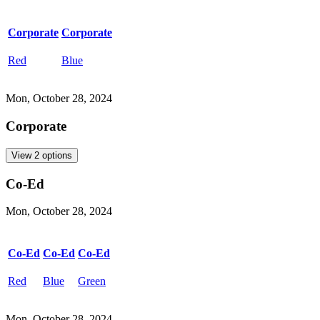
Corporate​​​​‌ ‍ ​‍​‍‌‍ ‌ ​‍‌‍‍‌‌‍‌ ‌‍‍‌‌‍ ‍​‍​‍​ ‍‍​‍​‍‌ ​ ‌‍​‌‌‍ ‍‌‍‍‌‌ ‌​‌ ‍‌​‍ ‍‌‍‍‌‌‍ ​‍​‍​‍ ​​‍​‍‌‍‍​‌ ​‍‌‍‌‌‌‍‌‍​‍​‍​ ‍‍​‍​‍‌‍‍​‌ ‌​‌ ‌​‌ ​​‌ ​ ​ ‍‍​‍ ​‍ ‌‍​ ‌‍‍​‌‍‌‌‌‍ ​‌ ​ ‌‍‌‌‌‍​‌‌ ​​‌‍‍‌‌‍‌‌‌ ​‍‌ ​ ​‍ ‍‌ ​ ‌‍​‌‌‍ ‍‌‍‍‌‌ ‌​‌ ‍‌​‍ ‍‌ ​ ‌ ‌​‌ ‌‌‌‍‌​‌‍‍‌‌‍ ​‍ ‌‍‍‌‌‍ ‍‌ ‌​‌‍‌‌‌‍ ‍‌ ‌​​‍ ‌‍‌‌‌‍‌​‌‍‍‌‌ ‌​​‍ ‌‍ ‌‌‍ ‌‍‌​‌‍‌‌​ ‌‌ ​​‌ ​‍‌‍‌‌‌ ​ ‌‍‌‌‌‍ ‍‌ ‌​‌‍​‌‌ ‌​‌‍‍‌‌‍ ‌‍ ‍​ ‍ ‌‍‍‌‌‍‌​​ ‌​ ‍​‌‍​‍​ ‍​​ ‌​​ ‌ ‌‍‌​‌‍​ ​ ‌‍​‍ ‌‌‍​ ​ ‍​‌‍​‌‌‍‌‌​‍ ‌​ ‌​​ ​​‌‍‌​​ ‌ ​‍ ‌​ ‍‌​ ‌ ‌‍‌‍​ ‌‌​‍ ‌‌‍‌‌​ ‌ ​ ​‍​ ‌​​ ​​‌‍‌‌​ ​‍​ ‌​​ ‌‌​ ‌‌​ ‍​​ ‌‍​ ‍ ‌ ‌​‌ ‍‌‌ ​​‌‍‌‌​ ‌‌ ‌‍‌‍‌‌‌‍ ‍‌ ‌‌‌‍‌‌‌‌​ ‌‍ ​‌ ‌‌‌‍‌ ‌‌​​‌‍​‌‌‍‌ ‌‍‌‌​ ‍ ‌ ​​‌‍​‌‌ ‌​‌‍‍​​ ‌‌ ​​‌‍​‌‌‍‌ ‌‍‌‌‌​​‍‌ ‌‌‌‍‍‌‌‍ ​‌‍‌​‌‍‌‌‌ ​‍​‍‌‌​ ‌‌‌​​‍‌‌ ‌‍‍ ‌‍‌‌‌ ‍‌​‍‌‌​ ​ ‌​‌​​‍‌‌​ ​ ‌​‌​​‍‌‌​ ​‍​ ​‍​ ‌​​ ​​​ ‌‍​ ‌‍​ ​‌​ ‌‌​ ‌‍‌‍​‌‌‍‌​​ ‌​​ ‍‌​ ‌‍​‍‌‌​ ​‍​ ​‍​‍‌‌​ ‌‌‌​‌​​‍ ‍‌‍‌​‌‍​‌‌ ‌​‌‍‌‌‌‌​ ‌‍‌‌‌‍​ ‌ ‌​‌‍‍‌‌‍ ‌‍ ‍‌ ​ ​‍‌‌​ ‌‌‌​​‍‌‌ ‌‍‍ ‌‍‌‌‌ ‍‌​‍‌‌​ ​ ‌​‌​​‍‌‌​ ​ ‌​‌​​‍‌‌​ ​‍​ ​‍‌‍​‌​ ‌​​ ​​‌‍​‍​ ​‌​ ​​​ ​‌​ ‍​‌‍‌​‌‍​‍‌‍‌‌‌‍​ ​‍‌‌​ ​‍​ ​‍​‍‌‌​ ‌‌‌​‌​​‍ ‍‌‍​ ‌‍​‌‌ ​‍‌‍‌​‌ ​ ​‍‌‌​ ‌‌‌​​‍‌‌ ‌‍‍ ‌‍‌‌‌ ‍‌​‍‌‌​ ​ ‌​‌​​‍‌‌​ ​ ‌​‌​​‍‌‌​ ​‍​ ​‍‌‍​‍​ ​ ​ ​‌​ ​​​ ‍‌‌‍‌‍‌‍​ ​ ​ ‌‍‌​​ ​​‌‍​‍‌‍​ ​‍‌‌​ ​‍​ ​‍​‍‌‌​ ‌‌‌​‌​​‍ ‍‌ ‌​‌‍‍‌‌ ‌​‌‍ ​‌‍‌‌​ ‌‍​‍‌‍​‌‌ ​ ‌‍‌‌‌‌‌‌‌ ​‍‌‍ ​​ ‌‌‍‍​‌ ‌​‌ ‌​‌ ​​‌ ​ ​‍‌‌​ ​ ‌​​‌​‍‌‌​ ​‍‌​‌‍​‍‌‌​ ​‍‌​‌‍‌‍​ ‌‍‍​‌‍‌‌‌‍ ​‌ ​ ‌‍‌‌‌‍​‌‌ ​​‌‍‍‌‌‍‌‌‌ ​‍‌ ​ ​‍ ‍‌ ​ ‌‍​‌‌‍ ‍‌‍‍‌‌ ‌​‌ ‍‌​‍ ‍‌ ​ ‌ ‌​‌ ‌‌‌‍‌​‌‍‍‌‌‍ ​‍‌‍‌‍‍‌‌‍‌​​ ‌​ ‍​‌‍​‍​ ‍​​ ‌​​ ‌ ‌‍‌​‌‍​ ​ ‌‍​‍ ‌‌‍​ ​ ‍​‌‍​‌‌‍‌‌​‍ ‌​ ‌​​ ​​‌‍‌​​ ‌ ​‍ ‌​ ‍‌​ ‌ ‌‍‌‍​ ‌‌​‍ ‌‌‍‌‌​ ‌ ​ ​‍​ ‌​​ ​​‌‍‌‌​ ​‍​ ‌​​ ‌‌​ ‌‌​ ‍​​ ‌‍​‍‌‍‌ ‌​‌ ‍‌‌ ​​‌‍‌‌​ ‌‌ ‌‍‌‍‌‌‌‍ ‍‌ ‌‌‌‍‌‌‌‌​ ‌‍ ​‌ ‌‌‌‍‌ ‌‌​​‌‍​‌‌‍‌ ‌‍‌‌​‍‌‍‌ ​​‌‍​‌‌ ‌​‌‍‍​​ ‌‌ ​​‌‍​‌‌‍‌ ‌‍‌‌‌​​‍‌ ‌‌‌‍‍‌‌‍ ​‌‍‌​‌‍‌‌‌ ​‍​‍‌‌​ ‌‌‌​​‍‌‌ ‌‍‍ ‌‍‌‌‌ ‍‌​‍‌‌​ ​ ‌​‌​​‍‌‌​ ​ ‌​‌​​‍‌‌​ ​‍​ ​‍​ ‌​​ ​​​ ‌‍​ ‌‍​ ​‌​ ‌‌​ ‌‍‌‍​‌‌‍‌​​ ‌​​ ‍‌​ ‌‍​‍‌‌​ ​‍​ ​‍​‍‌‌​ ‌‌‌​‌​​‍ ‍‌‍‌​‌‍​‌‌ ‌​‌‍‌‌‌‌​ ‌‍‌‌‌‍​ ‌ ‌​‌‍‍‌‌‍ ‌‍ ‍‌ ​ ​‍‌‌​ ‌‌‌​​‍‌‌ ‌‍‍ ‌‍‌‌‌ ‍‌​‍‌‌​ ​ ‌​‌​​‍‌‌​ ​ ‌​‌​​‍‌‌​ ​‍​ ​‍‌‍​‌​ ‌​​ ​​‌‍​‍​ ​‌​ ​​​ ​‌​ ‍​‌‍‌​‌‍​‍‌‍‌‌‌‍​ ​‍‌‌​ ​‍​ ​‍​‍‌‌​ ‌‌‌​‌​​‍ ‍‌‍​ ‌‍​‌‌ ​‍‌‍‌​‌ ​ ​‍‌‌​ ‌‌‌​​‍‌‌ ‌‍‍ ‌‍‌‌‌ ‍‌​‍‌‌​ ​ ‌​‌​​‍‌‌​ ​ ‌​‌​​‍‌‌​ ​‍​ ​‍‌‍​‍​ ​ ​ ​‌​ ​​​ ‍‌‌‍‌‍‌‍​ ​ ​ ‌‍‌​​ ​​‌‍​‍‌‍​ ​‍‌‌​ ​‍​ ​‍​‍‌‌​ ‌‌‌​‌​​‍ ‍‌ ‌​‌‍‍‌‌ ‌​‌‍ ​‌‍‌‌​‍‌‍‌ ​​‌‍‌‌‌ ​‍‌ ​ ‌ ​​‌‍‌‌‌‍​ ‌ ‌​‌‍‍‌‌ ‌‍‌‍‌‌​ ‌‌ ​​‌ ‌‌‌‍​‍‌‍ ​‌‍‍‌‌ ​ ‌‍‍​‌‍‌‌‌‍‌​​‍​‍‌ ‌
Corporate​​​​‌ ‍ ​‍​‍‌‍ ‌ ​‍‌‍‍‌‌‍‌ ‌‍‍‌‌‍ ‍​‍​‍​ ‍‍​‍​‍‌ ​ ‌‍​‌‌‍ ‍‌‍‍‌‌ ‌​‌ ‍‌​‍ ‍‌‍‍‌‌‍ ​‍​‍​‍ ​​‍​‍‌‍‍​‌ ​‍‌‍‌‌‌‍‌‍​‍​‍​ ‍‍​‍​‍‌‍‍​‌ ‌​‌ ‌​‌ ​​‌ ​ ​ ‍‍​‍ ​‍ ‌‍​ ‌‍‍​‌‍‌‌‌‍ ​‌ ​ ‌‍‌‌‌‍​‌‌ ​​‌‍‍‌‌‍‌‌‌ ​‍‌ ​ ​‍ ‍‌ ​ ‌‍​‌‌‍ ‍‌‍‍‌‌ ‌​‌ ‍‌​‍ ‍‌ ​ ‌ ‌​‌ ‌‌‌‍‌​‌‍‍‌‌‍ ​‍ ‌‍‍‌‌‍ ‍‌ ‌​‌‍‌‌‌‍ ‍‌ ‌​​‍ ‌‍‌‌‌‍‌​‌‍‍‌‌ ‌​​‍ ‌‍ ‌‌‍ ‌‍‌​‌‍‌‌​ ‌‌ ​​‌ ​‍‌‍‌‌‌ ​ ‌‍‌‌‌‍ ‍‌ ‌​‌‍​‌‌ ‌​‌‍‍‌‌‍ ‌‍ ‍​ ‍ ‌‍‍‌‌‍‌​​ ‌​ ‍​‌‍​‍​ ‍​​ ‌​​ ‌ ‌‍‌​‌‍​ ​ ‌‍​‍ ‌‌‍​ ​ ‍​‌‍​‌‌‍‌‌​‍ ‌​ ‌​​ ​​‌‍‌​​ ‌ ​‍ ‌​ ‍‌​ ‌ ‌‍‌‍​ ‌‌​‍ ‌‌‍‌‌​ ‌ ​ ​‍​ ‌​​ ​​‌‍‌‌​ ​‍​ ‌​​ ‌‌​ ‌‌​ ‍​​ ‌‍​ ‍ ‌ ‌​‌ ‍‌‌ ​​‌‍‌‌​ ‌‌ ‌‍‌‍‌‌‌‍ ‍‌ ‌‌‌‍‌‌‌‌​ ‌‍ ​‌ ‌‌‌‍‌ ‌‌​​‌‍​‌‌‍‌ ‌‍‌‌​ ‍ ‌ ​​‌‍​‌‌ ‌​‌‍‍​​ ‌‌ ​​‌‍​‌‌‍‌ ‌‍‌‌‌​​‍‌ ‌‌‌‍‍‌‌‍ ​‌‍‌​‌‍‌‌‌ ​‍​‍‌‌​ ‌‌‌​​‍‌‌ ‌‍‍ ‌‍‌‌‌ ‍‌​‍‌‌​ ​ ‌​‌​​‍‌‌​ ​ ‌​‌​​‍‌‌​ ​‍​ ​‍​ ‌​​ ​​​ ‌‍​ ‌‍​ ​‌​ ‌‌​ ‌‍‌‍​‌‌‍‌​​ ‌​​ ‍‌​ ‌‍​‍‌‌​ ​‍​ ​‍​‍‌‌​ ‌‌‌​‌​​‍ ‍‌‍‌​‌‍​‌‌ ‌​‌‍‌‌‌‌​ ‌‍‌‌‌‍​ ‌ ‌​‌‍‍‌‌‍ ‌‍ ‍‌ ​ ​‍‌‌​ ‌‌‌​​‍‌‌ ‌‍‍ ‌‍‌‌‌ ‍‌​‍‌‌​ ​ ‌​‌​​‍‌‌​ ​ ‌​‌​​‍‌‌​ ​‍​ ​‍‌‍​‌​ ‌​​ ​​‌‍​‍​ ​‌​ ​​​ ​‌​ ‍​‌‍‌​‌‍​‍‌‍‌‌‌‍​ ​‍‌‌​ ​‍​ ​‍​‍‌‌​ ‌‌‌​‌​​‍ ‍‌‍​ ‌‍​‌‌ ​‍‌‍‌​‌ ​ ​‍‌‌​ ‌‌‌​​‍‌‌ ‌‍‍ ‌‍‌‌‌ ‍‌​‍‌‌​ ​ ‌​‌​​‍‌‌​ ​ ‌​‌​​‍‌‌​ ​‍​ ​‍‌‍‌‍​ ‌‌​ ‌​​ ​ ‌‍​‌‌‍‌‍​ ​‌​ ‍​‌‍​‍​ ​ ​ ​​​ ‌ ​ ‌ ​ ​‍​ ‍​​ ​‍​ ​‌​ ‌‍​ ‍​‌‍​ ​ ‍‌‌‍‌‌​ ‌‌​ ‍​​ ‍‌​ ‌ ​ ​ ‌‍​ ‌‍​‍‌‍‌​​ ​ ​ ‌​​‍‌‌​ ​‍​ ​‍​‍‌‌​ ‌‌‌​‌​​‍ ‍‌ ‌​‌‍‍‌‌ ‌​‌‍ ​‌‍‌‌​ ‌‍​‍‌‍​‌‌ ​ ‌‍‌‌‌‌‌‌‌ ​‍‌‍ ​​ ‌‌‍‍​‌ ‌​‌ ‌​‌ ​​‌ ​ ​‍‌‌​ ​ ‌​​‌​‍‌‌​ ​‍‌​‌‍​‍‌‌​ ​‍‌​‌‍‌‍​ ‌‍‍​‌‍‌‌‌‍ ​‌ ​ ‌‍‌‌‌‍​‌‌ ​​‌‍‍‌‌‍‌‌‌ ​‍‌ ​ ​‍ ‍‌ ​ ‌‍​‌‌‍ ‍‌‍‍‌‌ ‌​‌ ‍‌​‍ ‍‌ ​ ‌ ‌​‌ ‌‌‌‍‌​‌‍‍‌‌‍ ​‍‌‍‌‍‍‌‌‍‌​​ ‌​ ‍​‌‍​‍​ ‍​​ ‌​​ ‌ ‌‍‌​‌‍​ ​ ‌‍​‍ ‌‌‍​ ​ ‍​‌‍​‌‌‍‌‌​‍ ‌​ ‌​​ ​​‌‍‌​​ ‌ ​‍ ‌​ ‍‌​ ‌ ‌‍‌‍​ ‌‌​‍ ‌‌‍‌‌​ ‌ ​ ​‍​ ‌​​ ​​‌‍‌‌​ ​‍​ ‌​​ ‌‌​ ‌‌​ ‍​​ ‌‍​‍‌‍‌ ‌​‌ ‍‌‌ ​​‌‍‌‌​ ‌‌ ‌‍‌‍‌‌‌‍ ‍‌ ‌‌‌‍‌‌‌‌​ ‌‍ ​‌ ‌‌‌‍‌ ‌‌​​‌‍​‌‌‍‌ ‌‍‌‌​‍‌‍‌ ​​‌‍​‌‌ ‌​‌‍‍​​ ‌‌ ​​‌‍​‌‌‍‌ ‌‍‌‌‌​​‍‌ ‌‌‌‍‍‌‌‍ ​‌‍‌​‌‍‌‌‌ ​‍​‍‌‌​ ‌‌‌​​‍‌‌ ‌‍‍ ‌‍‌‌‌ ‍‌​‍‌‌​ ​ ‌​‌​​‍‌‌​ ​ ‌​‌​​‍‌‌​ ​‍​ ​‍​ ‌​​ ​​​ ‌‍​ ‌‍​ ​‌​ ‌‌​ ‌‍‌‍​‌‌‍‌​​ ‌​​ ‍‌​ ‌‍​‍‌‌​ ​‍​ ​‍​‍‌‌​ ‌‌‌​‌​​‍ ‍‌‍‌​‌‍​‌‌ ‌​‌‍‌‌‌‌​ ‌‍‌‌‌‍​ ‌ ‌​‌‍‍‌‌‍ ‌‍ ‍‌ ​ ​‍‌‌​ ‌‌‌​​‍‌‌ ‌‍‍ ‌‍‌‌‌ ‍‌​‍‌‌​ ​ ‌​‌​​‍‌‌​ ​ ‌​‌​​‍‌‌​ ​‍​ ​‍‌‍​‌​ ‌​​ ​​‌‍​‍​ ​‌​ ​​​ ​‌​ ‍​‌‍‌​‌‍​‍‌‍‌‌‌‍​ ​‍‌‌​ ​‍​ ​‍​‍‌‌​ ‌‌‌​‌​​‍ ‍‌‍​ ‌‍​‌‌ ​‍‌‍‌​‌ ​ ​‍‌‌​ ‌‌‌​​‍‌‌ ‌‍‍ ‌‍‌‌‌ ‍‌​‍‌‌​ ​ ‌​‌​​‍‌‌​ ​ ‌​‌​​‍‌‌​ ​‍​ ​‍‌‍‌‍​ ‌‌​ ‌​​ ​ ‌‍​‌‌‍‌‍​ ​‌​ ‍​‌‍​‍​ ​ ​ ​​​ ‌ ​ ‌ ​ ​‍​ ‍​​ ​‍​ ​‌​ ‌‍​ ‍​‌‍​ ​ ‍‌‌‍‌‌​ ‌‌​ ‍​​ ‍‌​ ‌ ​ ​ ‌‍​ ‌‍​‍‌‍‌​​ ​ ​ ‌​​‍‌‌​ ​‍​ ​‍​‍‌‌​ ‌‌‌​‌​​‍ ‍‌ ‌​‌‍‍‌‌ ‌​‌‍ ​‌‍‌‌​‍‌‍‌ ​​‌‍‌‌‌ ​‍‌ ​ ‌ ​​‌‍‌‌‌‍​ ‌ ‌​‌‍‍‌‌ ‌‍‌‍‌‌​ ‌‌ ​​‌ ‌‌‌‍​‍‌‍ ​‌‍‍‌‌ ​ ‌‍‍​‌‍‌‌‌‍‌​​‍​‍‌ ‌
Red​​​​‌ ‍ ​‍​‍‌‍ ‌ ​‍‌‍‍‌‌‍‌ ‌‍‍‌‌‍ ‍​‍​‍​ ‍‍​‍​‍‌ ​ ‌‍​‌‌‍ ‍‌‍‍‌‌ ‌​‌ ‍‌​‍ ‍‌‍‍‌‌‍ ​‍​‍​‍ ​​‍​‍‌‍‍​‌ ​‍‌‍‌‌‌‍‌‍​‍​‍​ ‍‍​‍​‍‌‍‍​‌ ‌​‌ ‌​‌ ​​‌ ​ ​ ‍‍​‍ ​‍ ‌‍​ ‌‍‍​‌‍‌‌‌‍ ​‌ ​ ‌‍‌‌‌‍​‌‌ ​​‌‍‍‌‌‍‌‌‌ ​‍‌ ​ ​‍ ‍‌ ​ ‌‍​‌‌‍ ‍‌‍‍‌‌ ‌​‌ ‍‌​‍ ‍‌ ​ ‌ ‌​‌ ‌‌‌‍‌​‌‍‍‌‌‍ ​‍ ‌‍‍‌‌‍ ‍‌ ‌​‌‍‌‌‌‍ ‍‌ ‌​​‍ ‌‍‌‌‌‍‌​‌‍‍‌‌ ‌​​‍ ‌‍ ‌‌‍ ‌‍‌​‌‍‌‌​ ‌‌ ​​‌ ​‍‌‍‌‌‌ ​ ‌‍‌‌‌‍ ‍‌ ‌​‌‍​‌‌ ‌​‌‍‍‌‌‍ ‌‍ ‍​ ‍ ‌‍‍‌‌‍‌​​ ‌​ ‍​‌‍​‍​ ‍​​ ‌​​ ‌ ‌‍‌​‌‍​ ​ ‌‍​‍ ‌‌‍​ ​ ‍​‌‍​‌‌‍‌‌​‍ ‌​ ‌​​ ​​‌‍‌​​ ‌ ​‍ ‌​ ‍‌​ ‌ ‌‍‌‍​ ‌‌​‍ ‌‌‍‌‌​ ‌ ​ ​‍​ ‌​​ ​​‌‍‌‌​ ​‍​ ‌​​ ‌‌​ ‌‌​ ‍​​ ‌‍​ ‍ ‌ ‌​‌ ‍‌‌ ​​‌‍‌‌​ ‌‌ ‌‍‌‍‌‌‌‍ ‍‌ ‌‌‌‍‌‌‌‌​ ‌‍ ​‌ ‌‌‌‍‌ ‌‌​​‌‍​‌‌‍‌ ‌‍‌‌​ ‍ ‌ ​​‌‍​‌‌ ‌​‌‍‍​​ ‌‌ ​​‌‍​‌‌‍‌ ‌‍‌‌‌​​‍‌ ‌‌‌‍‍‌‌‍ ​‌‍‌​‌‍‌‌‌ ​‍​‍‌‌​ ‌‌‌​​‍‌‌ ‌‍‍ ‌‍‌‌‌ ‍‌​‍‌‌​ ​ ‌​‌​​‍‌‌​ ​ ‌​‌​​‍‌‌​ ​‍​ ​‍​ ‌​​ ​​​ ‌‍​ ‌‍​ ​‌​ ‌‌​ ‌‍‌‍​‌‌‍‌​​ ‌​​ ‍‌​ ‌‍​‍‌‌​ ​‍​ ​‍​‍‌‌​ ‌‌‌​‌​​‍ ‍‌‍‌​‌‍​‌‌ ‌​‌‍‌‌‌‌​ ‌‍‌‌‌‍​ ‌ ‌​‌‍‍‌‌‍ ‌‍ ‍‌ ​ ​‍‌‌​ ‌‌‌​​‍‌‌ ‌‍‍ ‌‍‌‌‌ ‍‌​‍‌‌​ ​ ‌​‌​​‍‌‌​ ​ ‌​‌​​‍‌‌​ ​‍​ ​‍‌‍​‌​ ‌​​ ​​‌‍​‍​ ​‌​ ​​​ ​‌​ ‍​‌‍‌​‌‍​‍‌‍‌‌‌‍​ ​‍‌‌​ ​‍​ ​‍​‍‌‌​ ‌‌‌​‌​​‍ ‍‌‍​ ‌‍​‌‌ ​‍‌‍‌​‌ ​ ​‍‌‌​ ‌‌‌​​‍‌‌ ‌‍‍ ‌‍‌‌‌ ‍‌​‍‌‌​ ​ ‌​‌​​‍‌‌​ ​ ‌​‌​​‍‌‌​ ​‍​ ​‍‌‍​‍​ ​ ​ ​‌​ ​​​ ‍‌‌‍‌‍‌‍​ ​ ​ ‌‍‌​​ ​​‌‍​‍‌‍​ ​‍‌‌​ ​‍​ ​‍​‍‌‌​ ‌‌‌​‌​​‍ ‍‌‍‌​‌‍‌‌‌ ​ ‌‍​ ‌ ​‍‌‍‍‌‌ ​​‌ ‌​‌‍‍‌‌‍ ‌‍ ‍​‍ ‍‌ ‌​‌‍‌‌‌ ‍​‌ ‌​​ ‌‍​‍‌‍​‌‌ ​ ‌‍‌‌‌‌‌‌‌ ​‍‌‍ ​​ ‌‌‍‍​‌ ‌​‌ ‌​‌ ​​‌ ​ ​‍‌‌​ ​ ‌​​‌​‍‌‌​ ​‍‌​‌‍​‍‌‌​ ​‍‌​‌‍‌‍​ ‌‍‍​‌‍‌‌‌‍ ​‌ ​ ‌‍‌‌‌‍​‌‌ ​​‌‍‍‌‌‍‌‌‌ ​‍‌ ​ ​‍ ‍‌ ​ ‌‍​‌‌‍ ‍‌‍‍‌‌ ‌​‌ ‍‌​‍ ‍‌ ​ ‌ ‌​‌ ‌‌‌‍‌​‌‍‍‌‌‍ ​‍‌‍‌‍‍‌‌‍‌​​ ‌​ ‍​‌‍​‍​ ‍​​ ‌​​ ‌ ‌‍‌​‌‍​ ​ ‌‍​‍ ‌‌‍​ ​ ‍​‌‍​‌‌‍‌‌​‍ ‌​ ‌​​ ​​‌‍‌​​ ‌ ​‍ ‌​ ‍‌​ ‌ ‌‍‌‍​ ‌‌​‍ ‌‌‍‌‌​ ‌ ​ ​‍​ ‌​​ ​​‌‍‌‌​ ​‍​ ‌​​ ‌‌​ ‌‌​ ‍​​ ‌‍​‍‌‍‌ ‌​‌ ‍‌‌ ​​‌‍‌‌​ ‌‌ ‌‍‌‍‌‌‌‍ ‍‌ ‌‌‌‍‌‌‌‌​ ‌‍ ​‌ ‌‌‌‍‌ ‌‌​​‌‍​‌‌‍‌ ‌‍‌‌​‍‌‍‌ ​​‌‍​‌‌ ‌​‌‍‍​​ ‌‌ ​​‌‍​‌‌‍‌ ‌‍‌‌‌​​‍‌ ‌‌‌‍‍‌‌‍ ​‌‍‌​‌‍‌‌‌ ​‍​‍‌‌​ ‌‌‌​​‍‌‌ ‌‍‍ ‌‍‌‌‌ ‍‌​‍‌‌​ ​ ‌​‌​​‍‌‌​ ​ ‌​‌​​‍‌‌​ ​‍​ ​‍​ ‌​​ ​​​ ‌‍​ ‌‍​ ​‌​ ‌‌​ ‌‍‌‍​‌‌‍‌​​ ‌​​ ‍‌​ ‌‍​‍‌‌​ ​‍​ ​‍​‍‌‌​ ‌‌‌​‌​​‍ ‍‌‍‌​‌‍​‌‌ ‌​‌‍‌‌‌‌​ ‌‍‌‌‌‍​ ‌ ‌​‌‍‍‌‌‍ ‌‍ ‍‌ ​ ​‍‌‌​ ‌‌‌​​‍‌‌ ‌‍‍ ‌‍‌‌‌ ‍‌​‍‌‌​ ​ ‌​‌​​‍‌‌​ ​ ‌​‌​​‍‌‌​ ​‍​ ​‍‌‍​‌​ ‌​​ ​​‌‍​‍​ ​‌​ ​​​ ​‌​ ‍​‌‍‌​‌‍​‍‌‍‌‌‌‍​ ​‍‌‌​ ​‍​ ​‍​‍‌‌​ ‌‌‌​‌​​‍ ‍‌‍​ ‌‍​‌‌ ​‍‌‍‌​‌ ​ ​‍‌‌​ ‌‌‌​​‍‌‌ ‌‍‍ ‌‍‌‌‌ ‍‌​‍‌‌​ ​ ‌​‌​​‍‌‌​ ​ ‌​‌​​‍‌‌​ ​‍​ ​‍‌‍​‍​ ​ ​ ​‌​ ​​​ ‍‌‌‍‌‍‌‍​ ​ ​ ‌‍‌​​ ​​‌‍​‍‌‍​ ​‍‌‌​ ​‍​ ​‍​‍‌‌​ ‌‌‌​‌​​‍ ‍‌‍‌​‌‍‌‌‌ ​ ‌‍​ ‌ ​‍‌‍‍‌‌ ​​‌ ‌​‌‍‍‌‌‍ ‌‍ ‍​‍ ‍‌ ‌​‌‍‌‌‌ ‍​‌ ‌​​‍‌‍‌ ​​‌‍‌‌‌ ​‍‌ ​ ‌ ​​‌‍‌‌‌‍​ ‌ ‌​‌‍‍‌‌ ‌‍‌‍‌‌​ ‌‌ ​​‌ ‌‌‌‍​‍‌‍ ​‌‍‍‌‌ ​ ‌‍‍​‌‍‌‌‌‍‌​​‍​‍‌ ‌
Blue​​​​‌ ‍ ​‍​‍‌‍ ‌ ​‍‌‍‍‌‌‍‌ ‌‍‍‌‌‍ ‍​‍​‍​ ‍‍​‍​‍‌ ​ ‌‍​‌‌‍ ‍‌‍‍‌‌ ‌​‌ ‍‌​‍ ‍‌‍‍‌‌‍ ​‍​‍​‍ ​​‍​‍‌‍‍​‌ ​‍‌‍‌‌‌‍‌‍​‍​‍​ ‍‍​‍​‍‌‍‍​‌ ‌​‌ ‌​‌ ​​‌ ​ ​ ‍‍​‍ ​‍ ‌‍​ ‌‍‍​‌‍‌‌‌‍ ​‌ ​ ‌‍‌‌‌‍​‌‌ ​​‌‍‍‌‌‍‌‌‌ ​‍‌ ​ ​‍ ‍‌ ​ ‌‍​‌‌‍ ‍‌‍‍‌‌ ‌​‌ ‍‌​‍ ‍‌ ​ ‌ ‌​‌ ‌‌‌‍‌​‌‍‍‌‌‍ ​‍ ‌‍‍‌‌‍ ‍‌ ‌​‌‍‌‌‌‍ ‍‌ ‌​​‍ ‌‍‌‌‌‍‌​‌‍‍‌‌ ‌​​‍ ‌‍ ‌‌‍ ‌‍‌​‌‍‌‌​ ‌‌ ​​‌ ​‍‌‍‌‌‌ ​ ‌‍‌‌‌‍ ‍‌ ‌​‌‍​‌‌ ‌​‌‍‍‌‌‍ ‌‍ ‍​ ‍ ‌‍‍‌‌‍‌​​ ‌​ ‍​‌‍​‍​ ‍​​ ‌​​ ‌ ‌‍‌​‌‍​ ​ ‌‍​‍ ‌‌‍​ ​ ‍​‌‍​‌‌‍‌‌​‍ ‌​ ‌​​ ​​‌‍‌​​ ‌ ​‍ ‌​ ‍‌​ ‌ ‌‍‌‍​ ‌‌​‍ ‌‌‍‌‌​ ‌ ​ ​‍​ ‌​​ ​​‌‍‌‌​ ​‍​ ‌​​ ‌‌​ ‌‌​ ‍​​ ‌‍​ ‍ ‌ ‌​‌ ‍‌‌ ​​‌‍‌‌​ ‌‌ ‌‍‌‍‌‌‌‍ ‍‌ ‌‌‌‍‌‌‌‌​ ‌‍ ​‌ ‌‌‌‍‌ ‌‌​​‌‍​‌‌‍‌ ‌‍‌‌​ ‍ ‌ ​​‌‍​‌‌ ‌​‌‍‍​​ ‌‌ ​​‌‍​‌‌‍‌ ‌‍‌‌‌​​‍‌ ‌‌‌‍‍‌‌‍ ​‌‍‌​‌‍‌‌‌ ​‍​‍‌‌​ ‌‌‌​​‍‌‌ ‌‍‍ ‌‍‌‌‌ ‍‌​‍‌‌​ ​ ‌​‌​​‍‌‌​ ​ ‌​‌​​‍‌‌​ ​‍​ ​‍​ ‌​​ ​​​ ‌‍​ ‌‍​ ​‌​ ‌‌​ ‌‍‌‍​‌‌‍‌​​ ‌​​ ‍‌​ ‌‍​‍‌‌​ ​‍​ ​‍​‍‌‌​ ‌‌‌​‌​​‍ ‍‌‍‌​‌‍​‌‌ ‌​‌‍‌‌‌‌​ ‌‍‌‌‌‍​ ‌ ‌​‌‍‍‌‌‍ ‌‍ ‍‌ ​ ​‍‌‌​ ‌‌‌​​‍‌‌ ‌‍‍ ‌‍‌‌‌ ‍‌​‍‌‌​ ​ ‌​‌​​‍‌‌​ ​ ‌​‌​​‍‌‌​ ​‍​ ​‍‌‍​‌​ ‌​​ ​​‌‍​‍​ ​‌​ ​​​ ​‌​ ‍​‌‍‌​‌‍​‍‌‍‌‌‌‍​ ​‍‌‌​ ​‍​ ​‍​‍‌‌​ ‌‌‌​‌​​‍ ‍‌‍​ ‌‍​‌‌ ​‍‌‍‌​‌ ​ ​‍‌‌​ ‌‌‌​​‍‌‌ ‌‍‍ ‌‍‌‌‌ ‍‌​‍‌‌​ ​ ‌​‌​​‍‌‌​ ​ ‌​‌​​‍‌‌​ ​‍​ ​‍‌‍‌‍​ ‌‌​ ‌​​ ​ ‌‍​‌‌‍‌‍​ ​‌​ ‍​‌‍​‍​ ​ ​ ​​​ ‌ ​ ‌ ​ ​‍​ ‍​​ ​‍​ ​‌​ ‌‍​ ‍​‌‍​ ​ ‍‌‌‍‌‌​ ‌‌​ ‍​​ ‍‌​ ‌ ​ ​ ‌‍​ ‌‍​‍‌‍‌​​ ​ ​ ‌​​‍‌‌​ ​‍​ ​‍​‍‌‌​ ‌‌‌​‌​​‍ ‍‌‍‌​‌‍‌‌‌ ​ ‌‍​ ‌ ​‍‌‍‍‌‌ ​​‌ ‌​‌‍‍‌‌‍ ‌‍ ‍​‍ ‍‌ ‌​‌‍‌‌‌ ‍​‌ ‌​​ ‌‍​‍‌‍​‌‌ ​ ‌‍‌‌‌‌‌‌‌ ​‍‌‍ ​​ ‌‌‍‍​‌ ‌​‌ ‌​‌ ​​‌ ​ ​‍‌‌​ ​ ‌​​‌​‍‌‌​ ​‍‌​‌‍​‍‌‌​ ​‍‌​‌‍‌‍​ ‌‍‍​‌‍‌‌‌‍ ​‌ ​ ‌‍‌‌‌‍​‌‌ ​​‌‍‍‌‌‍‌‌‌ ​‍‌ ​ ​‍ ‍‌ ​ ‌‍​‌‌‍ ‍‌‍‍‌‌ ‌​‌ ‍‌​‍ ‍‌ ​ ‌ ‌​‌ ‌‌‌‍‌​‌‍‍‌‌‍ ​‍‌‍‌‍‍‌‌‍‌​​ ‌​ ‍​‌‍​‍​ ‍​​ ‌​​ ‌ ‌‍‌​‌‍​ ​ ‌‍​‍ ‌‌‍​ ​ ‍​‌‍​‌‌‍‌‌​‍ ‌​ ‌​​ ​​‌‍‌​​ ‌ ​‍ ‌​ ‍‌​ ‌ ‌‍‌‍​ ‌‌​‍ ‌‌‍‌‌​ ‌ ​ ​‍​ ‌​​ ​​‌‍‌‌​ ​‍​ ‌​​ ‌‌​ ‌‌​ ‍​​ ‌‍​‍‌‍‌ ‌​‌ ‍‌‌ ​​‌‍‌‌​ ‌‌ ‌‍‌‍‌‌‌‍ ‍‌ ‌‌‌‍‌‌‌‌​ ‌‍ ​‌ ‌‌‌‍‌ ‌‌​​‌‍​‌‌‍‌ ‌‍‌‌​‍‌‍‌ ​​‌‍​‌‌ ‌​‌‍‍​​ ‌‌ ​​‌‍​‌‌‍‌ ‌‍‌‌‌​​‍‌ ‌‌‌‍‍‌‌‍ ​‌‍‌​‌‍‌‌‌ ​‍​‍‌‌​ ‌‌‌​​‍‌‌ ‌‍‍ ‌‍‌‌‌ ‍‌​‍‌‌​ ​ ‌​‌​​‍‌‌​ ​ ‌​‌​​‍‌‌​ ​‍​ ​‍​ ‌​​ ​​​ ‌‍​ ‌‍​ ​‌​ ‌‌​ ‌‍‌‍​‌‌‍‌​​ ‌​​ ‍‌​ ‌‍​‍‌‌​ ​‍​ ​‍​‍‌‌​ ‌‌‌​‌​​‍ ‍‌‍‌​‌‍​‌‌ ‌​‌‍‌‌‌‌​ ‌‍‌‌‌‍​ ‌ ‌​‌‍‍‌‌‍ ‌‍ ‍‌ ​ ​‍‌‌​ ‌‌‌​​‍‌‌ ‌‍‍ ‌‍‌‌‌ ‍‌​‍‌‌​ ​ ‌​‌​​‍‌‌​ ​ ‌​‌​​‍‌‌​ ​‍​ ​‍‌‍​‌​ ‌​​ ​​‌‍​‍​ ​‌​ ​​​ ​‌​ ‍​‌‍‌​‌‍​‍‌‍‌‌‌‍​ ​‍‌‌​ ​‍​ ​‍​‍‌‌​ ‌‌‌​‌​​‍ ‍‌‍​ ‌‍​‌‌ ​‍‌‍‌​‌ ​ ​‍‌‌​ ‌‌‌​​‍‌‌ ‌‍‍ ‌‍‌‌‌ ‍‌​‍‌‌​ ​ ‌​‌​​‍‌‌​ ​ ‌​‌​​‍‌‌​ ​‍​ ​‍‌‍‌‍​ ‌‌​ ‌​​ ​ ‌‍​‌‌‍‌‍​ ​‌​ ‍​‌‍​‍​ ​ ​ ​​​ ‌ ​ ‌ ​ ​‍​ ‍​​ ​‍​ ​‌​ ‌‍​ ‍​‌‍​ ​ ‍‌‌‍‌‌​ ‌‌​ ‍​​ ‍‌​ ‌ ​ ​ ‌‍​ ‌‍​‍‌‍‌​​ ​ ​ ‌​​‍‌‌​ ​‍​ ​‍​‍‌‌​ ‌‌‌​‌​​‍ ‍‌‍‌​‌‍‌‌‌ ​ ‌‍​ ‌ ​‍‌‍‍‌‌ ​​‌ ‌​‌‍‍‌‌‍ ‌‍ ‍​‍ ‍‌ ‌​‌‍‌‌‌ ‍​‌ ‌​​‍‌‍‌ ​​‌‍‌‌‌ ​‍‌ ​ ‌ ​​‌‍‌‌‌‍​ ‌ ‌​‌‍‍‌‌ ‌‍‌‍‌‌​ ‌‌ ​​‌ ‌‌‌‍​‍‌‍ ​‌‍‍‌‌ ​ ‌‍‍​‌‍‌‌‌‍‌​​‍​‍‌ ‌
Mon, October 28, 2024
Corporate​​​​‌ ‍ ​‍​‍‌‍ ‌ ​‍‌‍‍‌‌‍‌ ‌‍‍‌‌‍ ‍​‍​‍​ ‍‍​‍​‍‌ ​ ‌‍​‌‌‍ ‍‌‍‍‌‌ ‌​‌ ‍‌​‍ ‍‌‍‍‌‌‍ ​‍​‍​‍ ​​‍​‍‌‍‍​‌ ​‍‌‍‌‌‌‍‌‍​‍​‍​ ‍‍​‍​‍‌‍‍​‌ ‌​‌ ‌​‌ ​​‌ ​ ​ ‍‍​‍ ​‍ ‌‍​ ‌‍‍​‌‍‌‌‌‍ ​‌ ​ ‌‍‌‌‌‍​‌‌ ​​‌‍‍‌‌‍‌‌‌ ​‍‌ ​ ​‍ ‍‌ ​ ‌‍​‌‌‍ ‍‌‍‍‌‌ ‌​‌ ‍‌​‍ ‍‌ ​ ‌ ‌​‌ ‌‌‌‍‌​‌‍‍‌‌‍ ​‍ ‌‍‍‌‌‍ ‍‌ ‌​‌‍‌‌‌‍ ‍‌ ‌​​‍ ‌‍‌‌‌‍‌​‌‍‍‌‌ ‌​​‍ ‌‍ ‌‌‍ ‌‍‌​‌‍‌‌​ ‌‌ ​​‌ ​‍‌‍‌‌‌ ​ ‌‍‌‌‌‍ ‍‌ ‌​‌‍​‌‌ ‌​‌‍‍‌‌‍ ‌‍ ‍​ ‍ ‌‍‍‌‌‍‌​​ ‌​ ‍​‌‍​‍​ ‍​​ ‌​​ ‌ ‌‍‌​‌‍​ ​ ‌‍​‍ ‌‌‍​ ​ ‍​‌‍​‌‌‍‌‌​‍ ‌​ ‌​​ ​​‌‍‌​​ ‌ ​‍ ‌​ ‍‌​ ‌ ‌‍‌‍​ ‌‌​‍ ‌‌‍‌‌​ ‌ ​ ​‍​ ‌​​ ​​‌‍‌‌​ ​‍​ ‌​​ ‌‌​ ‌‌​ ‍​​ ‌‍​ ‍ ‌ ‌​‌ ‍‌‌ ​​‌‍‌‌​ ‌‌ ‌‍‌‍‌‌‌‍ ‍‌ ‌‌‌‍‌‌‌‌​ ‌‍ ​‌ ‌‌‌‍‌ ‌‌​​‌‍​‌‌‍‌ ‌‍‌‌​ ‍ ‌ ​​‌‍​‌‌ ‌​‌‍‍​​ ‌‌ ​​‌‍​‌‌‍‌ ‌‍‌‌‌​​‍‌ ‌‌‌‍‍‌‌‍ ​‌‍‌​‌‍‌‌‌ ​‍​‍‌‌​ ‌‌‌​​‍‌‌ ‌‍‍ ‌‍‌‌‌ ‍‌​‍‌‌​ ​ ‌​‌​​‍‌‌​ ​ ‌​‌​​‍‌‌​ ​‍​ ​‍​ ‌​​ ​​​ ‌‍​ ‌‍​ ​‌​ ‌‌​ ‌‍‌‍​‌‌‍‌​​ ‌​​ ‍‌​ ‌‍​‍‌‌​ ​‍​ ​‍​‍‌‌​ ‌‌‌​‌​​‍ ‍‌‍‌​‌‍​‌‌ ‌​‌‍‌‌‌‌​ ‌‍‌‌‌‍​ ‌ ‌​‌‍‍‌‌‍ ‌‍ ‍‌ ​ ​‍‌‌​ ‌‌‌​​‍‌‌ ‌‍‍ ‌‍‌‌‌ ‍‌​‍‌‌​ ​ ‌​‌​​‍‌‌​ ​ ‌​‌​​‍‌‌​ ​‍​ ​‍‌‍​‌​ ‌​​ ​​‌‍​‍​ ​‌​ ​​​ ​‌​ ‍​‌‍‌​‌‍​‍‌‍‌‌‌‍​ ​‍‌‌​ ​‍​ ​‍​‍‌‌​ ‌‌‌​‌​​‍ ‍‌‍‌​‌‍​‌‌ ‌​‌‍‌‌‌​ ‍‌‍​‌‌‍ ‌‌‍‌‌​ ‌‍​‍‌‍​‌‌ ​ ‌‍‌‌‌‌‌‌‌ ​‍‌‍ ​​ ‌‌‍‍​‌ ‌​‌ ‌​‌ ​​‌ ​ ​‍‌‌​ ​ ‌​​‌​‍‌‌​ ​‍‌​‌‍​‍‌‌​ ​‍‌​‌‍‌‍​ ‌‍‍​‌‍‌‌‌‍ ​‌ ​ ‌‍‌‌‌‍​‌‌ ​​‌‍‍‌‌‍‌‌‌ ​‍‌ ​ ​‍ ‍‌ ​ ‌‍​‌‌‍ ‍‌‍‍‌‌ ‌​‌ ‍‌​‍ ‍‌ ​ ‌ ‌​‌ ‌‌‌‍‌​‌‍‍‌‌‍ ​‍‌‍‌‍‍‌‌‍‌​​ ‌​ ‍​‌‍​‍​ ‍​​ ‌​​ ‌ ‌‍‌​‌‍​ ​ ‌‍​‍ ‌‌‍​ ​ ‍​‌‍​‌‌‍‌‌​‍ ‌​ ‌​​ ​​‌‍‌​​ ‌ ​‍ ‌​ ‍‌​ ‌ ‌‍‌‍​ ‌‌​‍ ‌‌‍‌‌​ ‌ ​ ​‍​ ‌​​ ​​‌‍‌‌​ ​‍​ ‌​​ ‌‌​ ‌‌​ ‍​​ ‌‍​‍‌‍‌ ‌​‌ ‍‌‌ ​​‌‍‌‌​ ‌‌ ‌‍‌‍‌‌‌‍ ‍‌ ‌‌‌‍‌‌‌‌​ ‌‍ ​‌ ‌‌‌‍‌ ‌‌​​‌‍​‌‌‍‌ ‌‍‌‌​‍‌‍‌ ​​‌‍​‌‌ ‌​‌‍‍​​ ‌‌ ​​‌‍​‌‌‍‌ ‌‍‌‌‌​​‍‌ ‌‌‌‍‍‌‌‍ ​‌‍‌​‌‍‌‌‌ ​‍​‍‌‌​ ‌‌‌​​‍‌‌ ‌‍‍ ‌‍‌‌‌ ‍‌​‍‌‌​ ​ ‌​‌​​‍‌‌​ ​ ‌​‌​​‍‌‌​ ​‍​ ​‍​ ‌​​ ​​​ ‌‍​ ‌‍​ ​‌​ ‌‌​ ‌‍‌‍​‌‌‍‌​​ ‌​​ ‍‌​ ‌‍​‍‌‌​ ​‍​ ​‍​‍‌‌​ ‌‌‌​‌​​‍ ‍‌‍‌​‌‍​‌‌ ‌​‌‍‌‌‌‌​ ‌‍‌‌‌‍​ ‌ ‌​‌‍‍‌‌‍ ‌‍ ‍‌ ​ ​‍‌‌​ ‌‌‌​​‍‌‌ ‌‍‍ ‌‍‌‌‌ ‍‌​‍‌‌​ ​ ‌​‌​​‍‌‌​ ​ ‌​‌​​‍‌‌​ ​‍​ ​‍‌‍​‌​ ‌​​ ​​‌‍​‍​ ​‌​ ​​​ ​‌​ ‍​‌‍‌​‌‍​‍‌‍‌‌‌‍​ ​‍‌‌​ ​‍​ ​‍​‍‌‌​ ‌‌‌​‌​​‍ ‍‌‍‌​‌‍​‌‌ ‌​‌‍‌‌‌​ ‍‌‍​‌‌‍ ‌‌‍‌‌​‍‌‍‌ ​​‌‍‌‌‌ ​‍‌ ​ ‌ ​​‌‍‌‌‌‍​ ‌ ‌​‌‍‍‌‌ ‌‍‌‍‌‌​ ‌‌ ​​‌ ‌‌‌‍​‍‌‍ ​‌‍‍‌‌ ​ ‌‍‍​‌‍‌‌‌‍‌​​‍​‍‌ ‌
View
2
option
s
Co-Ed​​​​‌ ‍ ​‍​‍‌‍ ‌ ​‍‌‍‍‌‌‍‌ ‌‍‍‌‌‍ ‍​‍​‍​ ‍‍​‍​‍‌ ​ ‌‍​‌‌‍ ‍‌‍‍‌‌ ‌​‌ ‍‌​‍ ‍‌‍‍‌‌‍ ​‍​‍​‍ ​​‍​‍‌‍‍​‌ ​‍‌‍‌‌‌‍‌‍​‍​‍​ ‍‍​‍​‍‌‍‍​‌ ‌​‌ ‌​‌ ​​‌ ​ ​ ‍‍​‍ ​‍ ‌‍​ ‌‍‍​‌‍‌‌‌‍ ​‌ ​ ‌‍‌‌‌‍​‌‌ ​​‌‍‍‌‌‍‌‌‌ ​‍‌ ​ ​‍ ‍‌ ​ ‌‍​‌‌‍ ‍‌‍‍‌‌ ‌​‌ ‍‌​‍ ‍‌ ​ ‌ ‌​‌ ‌‌‌‍‌​‌‍‍‌‌‍ ​‍ ‌‍‍‌‌‍ ‍‌ ‌​‌‍‌‌‌‍ ‍‌ ‌​​‍ ‌‍‌‌‌‍‌​‌‍‍‌‌ ‌​​‍ ‌‍ ‌‌‍ ‌‍‌​‌‍‌‌​ ‌‌ ​​‌ ​‍‌‍‌‌‌ ​ ‌‍‌‌‌‍ ‍‌ ‌​‌‍​‌‌ ‌​‌‍‍‌‌‍ ‌‍ ‍​ ‍ ‌‍‍‌‌‍‌​​ ‌​ ‍​‌‍​‍​ ‍​​ ‌​​ ‌ ‌‍‌​‌‍​ ​ ‌‍​‍ ‌‌‍​ ​ ‍​‌‍​‌‌‍‌‌​‍ ‌​ ‌​​ ​​‌‍‌​​ ‌ ​‍ ‌​ ‍‌​ ‌ ‌‍‌‍​ ‌‌​‍ ‌‌‍‌‌​ ‌ ​ ​‍​ ‌​​ ​​‌‍‌‌​ ​‍​ ‌​​ ‌‌​ ‌‌​ ‍​​ ‌‍​ ‍ ‌ ‌​‌ ‍‌‌ ​​‌‍‌‌​ ‌‌ ‌‍‌‍‌‌‌‍ ‍‌ ‌‌‌‍‌‌‌‌​ ‌‍ ​‌ ‌‌‌‍‌ ‌‌​​‌‍​‌‌‍‌ ‌‍‌‌​ ‍ ‌ ​​‌‍​‌‌ ‌​‌‍‍​​ ‌‌ ​​‌‍​‌‌‍‌ ‌‍‌‌‌​​‍‌ ‌‌‌‍‍‌‌‍ ​‌‍‌​‌‍‌‌‌ ​‍​‍‌‌​ ‌‌‌​​‍‌‌ ‌‍‍ ‌‍‌‌‌ ‍‌​‍‌‌​ ​ ‌​‌​​‍‌‌​ ​ ‌​‌​​‍‌‌​ ​‍​ ​‍​ ‌​​ ​​​ ‌‍​ ‌‍​ ​‌​ ‌‌​ ‌‍‌‍​‌‌‍‌​​ ‌​​ ‍‌​ ‌‍​‍‌‌​ ​‍​ ​‍​‍‌‌​ ‌‌‌​‌​​‍ ‍‌‍‌​‌‍​‌‌ ‌​‌‍‌‌‌‌​ ‌‍‌‌‌‍​ ‌ ‌​‌‍‍‌‌‍ ‌‍ ‍‌ ​ ​‍‌‌​ ‌‌‌​​‍‌‌ ‌‍‍ ‌‍‌‌‌ ‍‌​‍‌‌​ ​ ‌​‌​​‍‌‌​ ​ ‌​‌​​‍‌‌​ ​‍​ ​‍‌‍​‌‌‍‌‍​ ​​​ ‍​​ ‍‌​ ‍‌‌‍​ ‌‍‌‍​ ​ ‌‍‌‍​ ​‌​ ‌‌​ ‍​​ ‌ ​ ‌ ‌‍​‌​ ‍​​ ​‌​ ​‍‌‍​‌‌‍​‍‌‍​ ‌‍​‌​ ‍​​ ​‍‌‍​‌‌‍​ ​ ‌‌​ ‌​​ ‍‌​ ‌​‌‍‌‌​‍‌‌​ ​‍​ ​‍​‍‌‌​ ‌‌‌​‌​​‍ ‍‌‍‌​‌‍​‌‌ ‌​‌‍‌‌‌​ ‍‌‍​‌‌‍ ‌‌‍‌‌​ ‌‍​‍‌‍​‌‌ ​ ‌‍‌‌‌‌‌‌‌ ​‍‌‍ ​​ ‌‌‍‍​‌ ‌​‌ ‌​‌ ​​‌ ​ ​‍‌‌​ ​ ‌​​‌​‍‌‌​ ​‍‌​‌‍​‍‌‌​ ​‍‌​‌‍‌‍​ ‌‍‍​‌‍‌‌‌‍ ​‌ ​ ‌‍‌‌‌‍​‌‌ ​​‌‍‍‌‌‍‌‌‌ ​‍‌ ​ ​‍ ‍‌ ​ ‌‍​‌‌‍ ‍‌‍‍‌‌ ‌​‌ ‍‌​‍ ‍‌ ​ ‌ ‌​‌ ‌‌‌‍‌​‌‍‍‌‌‍ ​‍‌‍‌‍‍‌‌‍‌​​ ‌​ ‍​‌‍​‍​ ‍​​ ‌​​ ‌ ‌‍‌​‌‍​ ​ ‌‍​‍ ‌‌‍​ ​ ‍​‌‍​‌‌‍‌‌​‍ ‌​ ‌​​ ​​‌‍‌​​ ‌ ​‍ ‌​ ‍‌​ ‌ ‌‍‌‍​ ‌‌​‍ ‌‌‍‌‌​ ‌ ​ ​‍​ ‌​​ ​​‌‍‌‌​ ​‍​ ‌​​ ‌‌​ ‌‌​ ‍​​ ‌‍​‍‌‍‌ ‌​‌ ‍‌‌ ​​‌‍‌‌​ ‌‌ ‌‍‌‍‌‌‌‍ ‍‌ ‌‌‌‍‌‌‌‌​ ‌‍ ​‌ ‌‌‌‍‌ ‌‌​​‌‍​‌‌‍‌ ‌‍‌‌​‍‌‍‌ ​​‌‍​‌‌ ‌​‌‍‍​​ ‌‌ ​​‌‍​‌‌‍‌ ‌‍‌‌‌​​‍‌ ‌‌‌‍‍‌‌‍ ​‌‍‌​‌‍‌‌‌ ​‍​‍‌‌​ ‌‌‌​​‍‌‌ ‌‍‍ ‌‍‌‌‌ ‍‌​‍‌‌​ ​ ‌​‌​​‍‌‌​ ​ ‌​‌​​‍‌‌​ ​‍​ ​‍​ ‌​​ ​​​ ‌‍​ ‌‍​ ​‌​ ‌‌​ ‌‍‌‍​‌‌‍‌​​ ‌​​ ‍‌​ ‌‍​‍‌‌​ ​‍​ ​‍​‍‌‌​ ‌‌‌​‌​​‍ ‍‌‍‌​‌‍​‌‌ ‌​‌‍‌‌‌‌​ ‌‍‌‌‌‍​ ‌ ‌​‌‍‍‌‌‍ ‌‍ ‍‌ ​ ​‍‌‌​ ‌‌‌​​‍‌‌ ‌‍‍ ‌‍‌‌‌ ‍‌​‍‌‌​ ​ ‌​‌​​‍‌‌​ ​ ‌​‌​​‍‌‌​ ​‍​ ​‍‌‍​‌‌‍‌‍​ ​​​ ‍​​ ‍‌​ ‍‌‌‍​ ‌‍‌‍​ ​ ‌‍‌‍​ ​‌​ ‌‌​ ‍​​ ‌ ​ ‌ ‌‍​‌​ ‍​​ ​‌​ ​‍‌‍​‌‌‍​‍‌‍​ ‌‍​‌​ ‍​​ ​‍‌‍​‌‌‍​ ​ ‌‌​ ‌​​ ‍‌​ ‌​‌‍‌‌​‍‌‌​ ​‍​ ​‍​‍‌‌​ ‌‌‌​‌​​‍ ‍‌‍‌​‌‍​‌‌ ‌​‌‍‌‌‌​ ‍‌‍​‌‌‍ ‌‌‍‌‌​‍‌‍‌ ​​‌‍‌‌‌ ​‍‌ ​ ‌ ​​‌‍‌‌‌‍​ ‌ ‌​‌‍‍‌‌ ‌‍‌‍‌‌​ ‌‌ ​​‌ ‌‌‌‍​‍‌‍ ​‌‍‍‌‌ ​ ‌‍‍​‌‍‌‌‌‍‌​​‍​‍‌ ‌
Mon, October 28, 2024
Co-Ed​​​​‌ ‍ ​‍​‍‌‍ ‌ ​‍‌‍‍‌‌‍‌ ‌‍‍‌‌‍ ‍​‍​‍​ ‍‍​‍​‍‌ ​ ‌‍​‌‌‍ ‍‌‍‍‌‌ ‌​‌ ‍‌​‍ ‍‌‍‍‌‌‍ ​‍​‍​‍ ​​‍​‍‌‍‍​‌ ​‍‌‍‌‌‌‍‌‍​‍​‍​ ‍‍​‍​‍‌‍‍​‌ ‌​‌ ‌​‌ ​​‌ ​ ​ ‍‍​‍ ​‍ ‌‍​ ‌‍‍​‌‍‌‌‌‍ ​‌ ​ ‌‍‌‌‌‍​‌‌ ​​‌‍‍‌‌‍‌‌‌ ​‍‌ ​ ​‍ ‍‌ ​ ‌‍​‌‌‍ ‍‌‍‍‌‌ ‌​‌ ‍‌​‍ ‍‌ ​ ‌ ‌​‌ ‌‌‌‍‌​‌‍‍‌‌‍ ​‍ ‌‍‍‌‌‍ ‍‌ ‌​‌‍‌‌‌‍ ‍‌ ‌​​‍ ‌‍‌‌‌‍‌​‌‍‍‌‌ ‌​​‍ ‌‍ ‌‌‍ ‌‍‌​‌‍‌‌​ ‌‌ ​​‌ ​‍‌‍‌‌‌ ​ ‌‍‌‌‌‍ ‍‌ ‌​‌‍​‌‌ ‌​‌‍‍‌‌‍ ‌‍ ‍​ ‍ ‌‍‍‌‌‍‌​​ ‌​ ‍​‌‍​‍​ ‍​​ ‌​​ ‌ ‌‍‌​‌‍​ ​ ‌‍​‍ ‌‌‍​ ​ ‍​‌‍​‌‌‍‌‌​‍ ‌​ ‌​​ ​​‌‍‌​​ ‌ ​‍ ‌​ ‍‌​ ‌ ‌‍‌‍​ ‌‌​‍ ‌‌‍‌‌​ ‌ ​ ​‍​ ‌​​ ​​‌‍‌‌​ ​‍​ ‌​​ ‌‌​ ‌‌​ ‍​​ ‌‍​ ‍ ‌ ‌​‌ ‍‌‌ ​​‌‍‌‌​ ‌‌ ‌‍‌‍‌‌‌‍ ‍‌ ‌‌‌‍‌‌‌‌​ ‌‍ ​‌ ‌‌‌‍‌ ‌‌​​‌‍​‌‌‍‌ ‌‍‌‌​ ‍ ‌ ​​‌‍​‌‌ ‌​‌‍‍​​ ‌‌ ​​‌‍​‌‌‍‌ ‌‍‌‌‌​​‍‌ ‌‌‌‍‍‌‌‍ ​‌‍‌​‌‍‌‌‌ ​‍​‍‌‌​ ‌‌‌​​‍‌‌ ‌‍‍ ‌‍‌‌‌ ‍‌​‍‌‌​ ​ ‌​‌​​‍‌‌​ ​ ‌​‌​​‍‌‌​ ​‍​ ​‍​ ‌​​ ​​​ ‌‍​ ‌‍​ ​‌​ ‌‌​ ‌‍‌‍​‌‌‍‌​​ ‌​​ ‍‌​ ‌‍​‍‌‌​ ​‍​ ​‍​‍‌‌​ ‌‌‌​‌​​‍ ‍‌‍‌​‌‍​‌‌ ‌​‌‍‌‌‌‌​ ‌‍‌‌‌‍​ ‌ ‌​‌‍‍‌‌‍ ‌‍ ‍‌ ​ ​‍‌‌​ ‌‌‌​​‍‌‌ ‌‍‍ ‌‍‌‌‌ ‍‌​‍‌‌​ ​ ‌​‌​​‍‌‌​ ​ ‌​‌​​‍‌‌​ ​‍​ ​‍‌‍​‌‌‍‌‍​ ​​​ ‍​​ ‍‌​ ‍‌‌‍​ ‌‍‌‍​ ​ ‌‍‌‍​ ​‌​ ‌‌​ ‍​​ ‌ ​ ‌ ‌‍​‌​ ‍​​ ​‌​ ​‍‌‍​‌‌‍​‍‌‍​ ‌‍​‌​ ‍​​ ​‍‌‍​‌‌‍​ ​ ‌‌​ ‌​​ ‍‌​ ‌​‌‍‌‌​‍‌‌​ ​‍​ ​‍​‍‌‌​ ‌‌‌​‌​​‍ ‍‌‍​ ‌‍​‌‌ ​‍‌‍‌​‌ ​ ​‍‌‌​ ‌‌‌​​‍‌‌ ‌‍‍ ‌‍‌‌‌ ‍‌​‍‌‌​ ​ ‌​‌​​‍‌‌​ ​ ‌​‌​​‍‌‌​ ​‍​ ​‍​ ‌‌‌‍​‍​ ​‍‌‍​‍‌‍​ ​ ‌‍​ ​‍​ ‌​​ ‌‍‌‍​‍​ ‌​‌‍‌‍​ ‌‌​ ​​​ ‍​​ ‌‌​ ‌ ‌‍​ ‌‍‌‍​ ‌​​ ​​​ ​‍‌‍​‍​ ‌‍‌‍‌​​ ​​‌‍‌‍​ ‌​​ ‍‌‌‍​ ‌‍​ ​ ‌‍​‍‌‌​ ​‍​ ​‍​‍‌‌​ ‌‌‌​‌​​‍ ‍‌ ‌​‌‍‍‌‌ ‌​‌‍ ​‌‍‌‌​ ‌‍​‍‌‍​‌‌ ​ ‌‍‌‌‌‌‌‌‌ ​‍‌‍ ​​ ‌‌‍‍​‌ ‌​‌ ‌​‌ ​​‌ ​ ​‍‌‌​ ​ ‌​​‌​‍‌‌​ ​‍‌​‌‍​‍‌‌​ ​‍‌​‌‍‌‍​ ‌‍‍​‌‍‌‌‌‍ ​‌ ​ ‌‍‌‌‌‍​‌‌ ​​‌‍‍‌‌‍‌‌‌ ​‍‌ ​ ​‍ ‍‌ ​ ‌‍​‌‌‍ ‍‌‍‍‌‌ ‌​‌ ‍‌​‍ ‍‌ ​ ‌ ‌​‌ ‌‌‌‍‌​‌‍‍‌‌‍ ​‍‌‍‌‍‍‌‌‍‌​​ ‌​ ‍​‌‍​‍​ ‍​​ ‌​​ ‌ ‌‍‌​‌‍​ ​ ‌‍​‍ ‌‌‍​ ​ ‍​‌‍​‌‌‍‌‌​‍ ‌​ ‌​​ ​​‌‍‌​​ ‌ ​‍ ‌​ ‍‌​ ‌ ‌‍‌‍​ ‌‌​‍ ‌‌‍‌‌​ ‌ ​ ​‍​ ‌​​ ​​‌‍‌‌​ ​‍​ ‌​​ ‌‌​ ‌‌​ ‍​​ ‌‍​‍‌‍‌ ‌​‌ ‍‌‌ ​​‌‍‌‌​ ‌‌ ‌‍‌‍‌‌‌‍ ‍‌ ‌‌‌‍‌‌‌‌​ ‌‍ ​‌ ‌‌‌‍‌ ‌‌​​‌‍​‌‌‍‌ ‌‍‌‌​‍‌‍‌ ​​‌‍​‌‌ ‌​‌‍‍​​ ‌‌ ​​‌‍​‌‌‍‌ ‌‍‌‌‌​​‍‌ ‌‌‌‍‍‌‌‍ ​‌‍‌​‌‍‌‌‌ ​‍​‍‌‌​ ‌‌‌​​‍‌‌ ‌‍‍ ‌‍‌‌‌ ‍‌​‍‌‌​ ​ ‌​‌​​‍‌‌​ ​ ‌​‌​​‍‌‌​ ​‍​ ​‍​ ‌​​ ​​​ ‌‍​ ‌‍​ ​‌​ ‌‌​ ‌‍‌‍​‌‌‍‌​​ ‌​​ ‍‌​ ‌‍​‍‌‌​ ​‍​ ​‍​‍‌‌​ ‌‌‌​‌​​‍ ‍‌‍‌​‌‍​‌‌ ‌​‌‍‌‌‌‌​ ‌‍‌‌‌‍​ ‌ ‌​‌‍‍‌‌‍ ‌‍ ‍‌ ​ ​‍‌‌​ ‌‌‌​​‍‌‌ ‌‍‍ ‌‍‌‌‌ ‍‌​‍‌‌​ ​ ‌​‌​​‍‌‌​ ​ ‌​‌​​‍‌‌​ ​‍​ ​‍‌‍​‌‌‍‌‍​ ​​​ ‍​​ ‍‌​ ‍‌‌‍​ ‌‍‌‍​ ​ ‌‍‌‍​ ​‌​ ‌‌​ ‍​​ ‌ ​ ‌ ‌‍​‌​ ‍​​ ​‌​ ​‍‌‍​‌‌‍​‍‌‍​ ‌‍​‌​ ‍​​ ​‍‌‍​‌‌‍​ ​ ‌‌​ ‌​​ ‍‌​ ‌​‌‍‌‌​‍‌‌​ ​‍​ ​‍​‍‌‌​ ‌‌‌​‌​​‍ ‍‌‍​ ‌‍​‌‌ ​‍‌‍‌​‌ ​ ​‍‌‌​ ‌‌‌​​‍‌‌ ‌‍‍ ‌‍‌‌‌ ‍‌​‍‌‌​ ​ ‌​‌​​‍‌‌​ ​ ‌​‌​​‍‌‌​ ​‍​ ​‍​ ‌‌‌‍​‍​ ​‍‌‍​‍‌‍​ ​ ‌‍​ ​‍​ ‌​​ ‌‍‌‍​‍​ ‌​‌‍‌‍​ ‌‌​ ​​​ ‍​​ ‌‌​ ‌ ‌‍​ ‌‍‌‍​ ‌​​ ​​​ ​‍‌‍​‍​ ‌‍‌‍‌​​ ​​‌‍‌‍​ ‌​​ ‍‌‌‍​ ‌‍​ ​ ‌‍​‍‌‌​ ​‍​ ​‍​‍‌‌​ ‌‌‌​‌​​‍ ‍‌ ‌​‌‍‍‌‌ ‌​‌‍ ​‌‍‌‌​‍‌‍‌ ​​‌‍‌‌‌ ​‍‌ ​ ‌ ​​‌‍‌‌‌‍​ ‌ ‌​‌‍‍‌‌ ‌‍‌‍‌‌​ ‌‌ ​​‌ ‌‌‌‍​‍‌‍ ​‌‍‍‌‌ ​ ‌‍‍​‌‍‌‌‌‍‌​​‍​‍‌ ‌
Co-Ed​​​​‌ ‍ ​‍​‍‌‍ ‌ ​‍‌‍‍‌‌‍‌ ‌‍‍‌‌‍ ‍​‍​‍​ ‍‍​‍​‍‌ ​ ‌‍​‌‌‍ ‍‌‍‍‌‌ ‌​‌ ‍‌​‍ ‍‌‍‍‌‌‍ ​‍​‍​‍ ​​‍​‍‌‍‍​‌ ​‍‌‍‌‌‌‍‌‍​‍​‍​ ‍‍​‍​‍‌‍‍​‌ ‌​‌ ‌​‌ ​​‌ ​ ​ ‍‍​‍ ​‍ ‌‍​ ‌‍‍​‌‍‌‌‌‍ ​‌ ​ ‌‍‌‌‌‍​‌‌ ​​‌‍‍‌‌‍‌‌‌ ​‍‌ ​ ​‍ ‍‌ ​ ‌‍​‌‌‍ ‍‌‍‍‌‌ ‌​‌ ‍‌​‍ ‍‌ ​ ‌ ‌​‌ ‌‌‌‍‌​‌‍‍‌‌‍ ​‍ ‌‍‍‌‌‍ ‍‌ ‌​‌‍‌‌‌‍ ‍‌ ‌​​‍ ‌‍‌‌‌‍‌​‌‍‍‌‌ ‌​​‍ ‌‍ ‌‌‍ ‌‍‌​‌‍‌‌​ ‌‌ ​​‌ ​‍‌‍‌‌‌ ​ ‌‍‌‌‌‍ ‍‌ ‌​‌‍​‌‌ ‌​‌‍‍‌‌‍ ‌‍ ‍​ ‍ ‌‍‍‌‌‍‌​​ ‌​ ‍​‌‍​‍​ ‍​​ ‌​​ ‌ ‌‍‌​‌‍​ ​ ‌‍​‍ ‌‌‍​ ​ ‍​‌‍​‌‌‍‌‌​‍ ‌​ ‌​​ ​​‌‍‌​​ ‌ ​‍ ‌​ ‍‌​ ‌ ‌‍‌‍​ ‌‌​‍ ‌‌‍‌‌​ ‌ ​ ​‍​ ‌​​ ​​‌‍‌‌​ ​‍​ ‌​​ ‌‌​ ‌‌​ ‍​​ ‌‍​ ‍ ‌ ‌​‌ ‍‌‌ ​​‌‍‌‌​ ‌‌ ‌‍‌‍‌‌‌‍ ‍‌ ‌‌‌‍‌‌‌‌​ ‌‍ ​‌ ‌‌‌‍‌ ‌‌​​‌‍​‌‌‍‌ ‌‍‌‌​ ‍ ‌ ​​‌‍​‌‌ ‌​‌‍‍​​ ‌‌ ​​‌‍​‌‌‍‌ ‌‍‌‌‌​​‍‌ ‌‌‌‍‍‌‌‍ ​‌‍‌​‌‍‌‌‌ ​‍​‍‌‌​ ‌‌‌​​‍‌‌ ‌‍‍ ‌‍‌‌‌ ‍‌​‍‌‌​ ​ ‌​‌​​‍‌‌​ ​ ‌​‌​​‍‌‌​ ​‍​ ​‍​ ‌​​ ​​​ ‌‍​ ‌‍​ ​‌​ ‌‌​ ‌‍‌‍​‌‌‍‌​​ ‌​​ ‍‌​ ‌‍​‍‌‌​ ​‍​ ​‍​‍‌‌​ ‌‌‌​‌​​‍ ‍‌‍‌​‌‍​‌‌ ‌​‌‍‌‌‌‌​ ‌‍‌‌‌‍​ ‌ ‌​‌‍‍‌‌‍ ‌‍ ‍‌ ​ ​‍‌‌​ ‌‌‌​​‍‌‌ ‌‍‍ ‌‍‌‌‌ ‍‌​‍‌‌​ ​ ‌​‌​​‍‌‌​ ​ ‌​‌​​‍‌‌​ ​‍​ ​‍‌‍​‌‌‍‌‍​ ​​​ ‍​​ ‍‌​ ‍‌‌‍​ ‌‍‌‍​ ​ ‌‍‌‍​ ​‌​ ‌‌​ ‍​​ ‌ ​ ‌ ‌‍​‌​ ‍​​ ​‌​ ​‍‌‍​‌‌‍​‍‌‍​ ‌‍​‌​ ‍​​ ​‍‌‍​‌‌‍​ ​ ‌‌​ ‌​​ ‍‌​ ‌​‌‍‌‌​‍‌‌​ ​‍​ ​‍​‍‌‌​ ‌‌‌​‌​​‍ ‍‌‍​ ‌‍​‌‌ ​‍‌‍‌​‌ ​ ​‍‌‌​ ‌‌‌​​‍‌‌ ‌‍‍ ‌‍‌‌‌ ‍‌​‍‌‌​ ​ ‌​‌​​‍‌‌​ ​ ‌​‌​​‍‌‌​ ​‍​ ​‍‌‍‌‍​ ‍‌‌‍‌​​ ‌‍​ ‌​​ ‌ ‌‍‌‌‌‍‌‌​ ‌‌​ ‌‍​ ‍‌​ ​‍​ ​ ​ ‍‌‌‍‌‌​ ‌‍‌‍​ ‌‍‌​​ ‌ ​ ‍​‌‍‌‍‌‍‌‌​ ​‌​ ‌‌‌‍‌‌​ ‌​​ ​‌​ ‍​‌‍‌‍​ ​‍​ ​‌‌‍​ ​‍‌‌​ ​‍​ ​‍​‍‌‌​ ‌‌‌​‌​​‍ ‍‌ ‌​‌‍‍‌‌ ‌​‌‍ ​‌‍‌‌​ ‌‍​‍‌‍​‌‌ ​ ‌‍‌‌‌‌‌‌‌ ​‍‌‍ ​​ ‌‌‍‍​‌ ‌​‌ ‌​‌ ​​‌ ​ ​‍‌‌​ ​ ‌​​‌​‍‌‌​ ​‍‌​‌‍​‍‌‌​ ​‍‌​‌‍‌‍​ ‌‍‍​‌‍‌‌‌‍ ​‌ ​ ‌‍‌‌‌‍​‌‌ ​​‌‍‍‌‌‍‌‌‌ ​‍‌ ​ ​‍ ‍‌ ​ ‌‍​‌‌‍ ‍‌‍‍‌‌ ‌​‌ ‍‌​‍ ‍‌ ​ ‌ ‌​‌ ‌‌‌‍‌​‌‍‍‌‌‍ ​‍‌‍‌‍‍‌‌‍‌​​ ‌​ ‍​‌‍​‍​ ‍​​ ‌​​ ‌ ‌‍‌​‌‍​ ​ ‌‍​‍ ‌‌‍​ ​ ‍​‌‍​‌‌‍‌‌​‍ ‌​ ‌​​ ​​‌‍‌​​ ‌ ​‍ ‌​ ‍‌​ ‌ ‌‍‌‍​ ‌‌​‍ ‌‌‍‌‌​ ‌ ​ ​‍​ ‌​​ ​​‌‍‌‌​ ​‍​ ‌​​ ‌‌​ ‌‌​ ‍​​ ‌‍​‍‌‍‌ ‌​‌ ‍‌‌ ​​‌‍‌‌​ ‌‌ ‌‍‌‍‌‌‌‍ ‍‌ ‌‌‌‍‌‌‌‌​ ‌‍ ​‌ ‌‌‌‍‌ ‌‌​​‌‍​‌‌‍‌ ‌‍‌‌​‍‌‍‌ ​​‌‍​‌‌ ‌​‌‍‍​​ ‌‌ ​​‌‍​‌‌‍‌ ‌‍‌‌‌​​‍‌ ‌‌‌‍‍‌‌‍ ​‌‍‌​‌‍‌‌‌ ​‍​‍‌‌​ ‌‌‌​​‍‌‌ ‌‍‍ ‌‍‌‌‌ ‍‌​‍‌‌​ ​ ‌​‌​​‍‌‌​ ​ ‌​‌​​‍‌‌​ ​‍​ ​‍​ ‌​​ ​​​ ‌‍​ ‌‍​ ​‌​ ‌‌​ ‌‍‌‍​‌‌‍‌​​ ‌​​ ‍‌​ ‌‍​‍‌‌​ ​‍​ ​‍​‍‌‌​ ‌‌‌​‌​​‍ ‍‌‍‌​‌‍​‌‌ ‌​‌‍‌‌‌‌​ ‌‍‌‌‌‍​ ‌ ‌​‌‍‍‌‌‍ ‌‍ ‍‌ ​ ​‍‌‌​ ‌‌‌​​‍‌‌ ‌‍‍ ‌‍‌‌‌ ‍‌​‍‌‌​ ​ ‌​‌​​‍‌‌​ ​ ‌​‌​​‍‌‌​ ​‍​ ​‍‌‍​‌‌‍‌‍​ ​​​ ‍​​ ‍‌​ ‍‌‌‍​ ‌‍‌‍​ ​ ‌‍‌‍​ ​‌​ ‌‌​ ‍​​ ‌ ​ ‌ ‌‍​‌​ ‍​​ ​‌​ ​‍‌‍​‌‌‍​‍‌‍​ ‌‍​‌​ ‍​​ ​‍‌‍​‌‌‍​ ​ ‌‌​ ‌​​ ‍‌​ ‌​‌‍‌‌​‍‌‌​ ​‍​ ​‍​‍‌‌​ ‌‌‌​‌​​‍ ‍‌‍​ ‌‍​‌‌ ​‍‌‍‌​‌ ​ ​‍‌‌​ ‌‌‌​​‍‌‌ ‌‍‍ ‌‍‌‌‌ ‍‌​‍‌‌​ ​ ‌​‌​​‍‌‌​ ​ ‌​‌​​‍‌‌​ ​‍​ ​‍‌‍‌‍​ ‍‌‌‍‌​​ ‌‍​ ‌​​ ‌ ‌‍‌‌‌‍‌‌​ ‌‌​ ‌‍​ ‍‌​ ​‍​ ​ ​ ‍‌‌‍‌‌​ ‌‍‌‍​ ‌‍‌​​ ‌ ​ ‍​‌‍‌‍‌‍‌‌​ ​‌​ ‌‌‌‍‌‌​ ‌​​ ​‌​ ‍​‌‍‌‍​ ​‍​ ​‌‌‍​ ​‍‌‌​ ​‍​ ​‍​‍‌‌​ ‌‌‌​‌​​‍ ‍‌ ‌​‌‍‍‌‌ ‌​‌‍ ​‌‍‌‌​‍‌‍‌ ​​‌‍‌‌‌ ​‍‌ ​ ‌ ​​‌‍‌‌‌‍​ ‌ ‌​‌‍‍‌‌ ‌‍‌‍‌‌​ ‌‌ ​​‌ ‌‌‌‍​‍‌‍ ​‌‍‍‌‌ ​ ‌‍‍​‌‍‌‌‌‍‌​​‍​‍‌ ‌
Co-Ed​​​​‌ ‍ ​‍​‍‌‍ ‌ ​‍‌‍‍‌‌‍‌ ‌‍‍‌‌‍ ‍​‍​‍​ ‍‍​‍​‍‌ ​ ‌‍​‌‌‍ ‍‌‍‍‌‌ ‌​‌ ‍‌​‍ ‍‌‍‍‌‌‍ ​‍​‍​‍ ​​‍​‍‌‍‍​‌ ​‍‌‍‌‌‌‍‌‍​‍​‍​ ‍‍​‍​‍‌‍‍​‌ ‌​‌ ‌​‌ ​​‌ ​ ​ ‍‍​‍ ​‍ ‌‍​ ‌‍‍​‌‍‌‌‌‍ ​‌ ​ ‌‍‌‌‌‍​‌‌ ​​‌‍‍‌‌‍‌‌‌ ​‍‌ ​ ​‍ ‍‌ ​ ‌‍​‌‌‍ ‍‌‍‍‌‌ ‌​‌ ‍‌​‍ ‍‌ ​ ‌ ‌​‌ ‌‌‌‍‌​‌‍‍‌‌‍ ​‍ ‌‍‍‌‌‍ ‍‌ ‌​‌‍‌‌‌‍ ‍‌ ‌​​‍ ‌‍‌‌‌‍‌​‌‍‍‌‌ ‌​​‍ ‌‍ ‌‌‍ ‌‍‌​‌‍‌‌​ ‌‌ ​​‌ ​‍‌‍‌‌‌ ​ ‌‍‌‌‌‍ ‍‌ ‌​‌‍​‌‌ ‌​‌‍‍‌‌‍ ‌‍ ‍​ ‍ ‌‍‍‌‌‍‌​​ ‌​ ‍​‌‍​‍​ ‍​​ ‌​​ ‌ ‌‍‌​‌‍​ ​ ‌‍​‍ ‌‌‍​ ​ ‍​‌‍​‌‌‍‌‌​‍ ‌​ ‌​​ ​​‌‍‌​​ ‌ ​‍ ‌​ ‍‌​ ‌ ‌‍‌‍​ ‌‌​‍ ‌‌‍‌‌​ ‌ ​ ​‍​ ‌​​ ​​‌‍‌‌​ ​‍​ ‌​​ ‌‌​ ‌‌​ ‍​​ ‌‍​ ‍ ‌ ‌​‌ ‍‌‌ ​​‌‍‌‌​ ‌‌ ‌‍‌‍‌‌‌‍ ‍‌ ‌‌‌‍‌‌‌‌​ ‌‍ ​‌ ‌‌‌‍‌ ‌‌​​‌‍​‌‌‍‌ ‌‍‌‌​ ‍ ‌ ​​‌‍​‌‌ ‌​‌‍‍​​ ‌‌ ​​‌‍​‌‌‍‌ ‌‍‌‌‌​​‍‌ ‌‌‌‍‍‌‌‍ ​‌‍‌​‌‍‌‌‌ ​‍​‍‌‌​ ‌‌‌​​‍‌‌ ‌‍‍ ‌‍‌‌‌ ‍‌​‍‌‌​ ​ ‌​‌​​‍‌‌​ ​ ‌​‌​​‍‌‌​ ​‍​ ​‍​ ‌​​ ​​​ ‌‍​ ‌‍​ ​‌​ ‌‌​ ‌‍‌‍​‌‌‍‌​​ ‌​​ ‍‌​ ‌‍​‍‌‌​ ​‍​ ​‍​‍‌‌​ ‌‌‌​‌​​‍ ‍‌‍‌​‌‍​‌‌ ‌​‌‍‌‌‌‌​ ‌‍‌‌‌‍​ ‌ ‌​‌‍‍‌‌‍ ‌‍ ‍‌ ​ ​‍‌‌​ ‌‌‌​​‍‌‌ ‌‍‍ ‌‍‌‌‌ ‍‌​‍‌‌​ ​ ‌​‌​​‍‌‌​ ​ ‌​‌​​‍‌‌​ ​‍​ ​‍‌‍​‌‌‍‌‍​ ​​​ ‍​​ ‍‌​ ‍‌‌‍​ ‌‍‌‍​ ​ ‌‍‌‍​ ​‌​ ‌‌​ ‍​​ ‌ ​ ‌ ‌‍​‌​ ‍​​ ​‌​ ​‍‌‍​‌‌‍​‍‌‍​ ‌‍​‌​ ‍​​ ​‍‌‍​‌‌‍​ ​ ‌‌​ ‌​​ ‍‌​ ‌​‌‍‌‌​‍‌‌​ ​‍​ ​‍​‍‌‌​ ‌‌‌​‌​​‍ ‍‌‍​ ‌‍​‌‌ ​‍‌‍‌​‌ ​ ​‍‌‌​ ‌‌‌​​‍‌‌ ‌‍‍ ‌‍‌‌‌ ‍‌​‍‌‌​ ​ ‌​‌​​‍‌‌​ ​ ‌​‌​​‍‌‌​ ​‍​ ​‍‌‍‌​​ ​ ​ ‌ ​ ​ ​ ‍‌​ ‌‌​ ​‍​ ​‌​ ‍‌‌‍‌‍​ ‍​​ ‌​​ ​ ​ ‍‌‌‍​ ​ ‌ ​ ‌‌​ ‌‍​ ‍​‌‍​‌​ ‍​​ ‌ ​ ‌‍‌‍​‌​ ‌ ​ ‌‌​ ‌‍​ ‍​‌‍‌​‌‍​‍​ ‌‌​ ‌​​‍‌‌​ ​‍​ ​‍​‍‌‌​ ‌‌‌​‌​​‍ ‍‌ ‌​‌‍‍‌‌ ‌​‌‍ ​‌‍‌‌​ ‌‍​‍‌‍​‌‌ ​ ‌‍‌‌‌‌‌‌‌ ​‍‌‍ ​​ ‌‌‍‍​‌ ‌​‌ ‌​‌ ​​‌ ​ ​‍‌‌​ ​ ‌​​‌​‍‌‌​ ​‍‌​‌‍​‍‌‌​ ​‍‌​‌‍‌‍​ ‌‍‍​‌‍‌‌‌‍ ​‌ ​ ‌‍‌‌‌‍​‌‌ ​​‌‍‍‌‌‍‌‌‌ ​‍‌ ​ ​‍ ‍‌ ​ ‌‍​‌‌‍ ‍‌‍‍‌‌ ‌​‌ ‍‌​‍ ‍‌ ​ ‌ ‌​‌ ‌‌‌‍‌​‌‍‍‌‌‍ ​‍‌‍‌‍‍‌‌‍‌​​ ‌​ ‍​‌‍​‍​ ‍​​ ‌​​ ‌ ‌‍‌​‌‍​ ​ ‌‍​‍ ‌‌‍​ ​ ‍​‌‍​‌‌‍‌‌​‍ ‌​ ‌​​ ​​‌‍‌​​ ‌ ​‍ ‌​ ‍‌​ ‌ ‌‍‌‍​ ‌‌​‍ ‌‌‍‌‌​ ‌ ​ ​‍​ ‌​​ ​​‌‍‌‌​ ​‍​ ‌​​ ‌‌​ ‌‌​ ‍​​ ‌‍​‍‌‍‌ ‌​‌ ‍‌‌ ​​‌‍‌‌​ ‌‌ ‌‍‌‍‌‌‌‍ ‍‌ ‌‌‌‍‌‌‌‌​ ‌‍ ​‌ ‌‌‌‍‌ ‌‌​​‌‍​‌‌‍‌ ‌‍‌‌​‍‌‍‌ ​​‌‍​‌‌ ‌​‌‍‍​​ ‌‌ ​​‌‍​‌‌‍‌ ‌‍‌‌‌​​‍‌ ‌‌‌‍‍‌‌‍ ​‌‍‌​‌‍‌‌‌ ​‍​‍‌‌​ ‌‌‌​​‍‌‌ ‌‍‍ ‌‍‌‌‌ ‍‌​‍‌‌​ ​ ‌​‌​​‍‌‌​ ​ ‌​‌​​‍‌‌​ ​‍​ ​‍​ ‌​​ ​​​ ‌‍​ ‌‍​ ​‌​ ‌‌​ ‌‍‌‍​‌‌‍‌​​ ‌​​ ‍‌​ ‌‍​‍‌‌​ ​‍​ ​‍​‍‌‌​ ‌‌‌​‌​​‍ ‍‌‍‌​‌‍​‌‌ ‌​‌‍‌‌‌‌​ ‌‍‌‌‌‍​ ‌ ‌​‌‍‍‌‌‍ ‌‍ ‍‌ ​ ​‍‌‌​ ‌‌‌​​‍‌‌ ‌‍‍ ‌‍‌‌‌ ‍‌​‍‌‌​ ​ ‌​‌​​‍‌‌​ ​ ‌​‌​​‍‌‌​ ​‍​ ​‍‌‍​‌‌‍‌‍​ ​​​ ‍​​ ‍‌​ ‍‌‌‍​ ‌‍‌‍​ ​ ‌‍‌‍​ ​‌​ ‌‌​ ‍​​ ‌ ​ ‌ ‌‍​‌​ ‍​​ ​‌​ ​‍‌‍​‌‌‍​‍‌‍​ ‌‍​‌​ ‍​​ ​‍‌‍​‌‌‍​ ​ ‌‌​ ‌​​ ‍‌​ ‌​‌‍‌‌​‍‌‌​ ​‍​ ​‍​‍‌‌​ ‌‌‌​‌​​‍ ‍‌‍​ ‌‍​‌‌ ​‍‌‍‌​‌ ​ ​‍‌‌​ ‌‌‌​​‍‌‌ ‌‍‍ ‌‍‌‌‌ ‍‌​‍‌‌​ ​ ‌​‌​​‍‌‌​ ​ ‌​‌​​‍‌‌​ ​‍​ ​‍‌‍‌​​ ​ ​ ‌ ​ ​ ​ ‍‌​ ‌‌​ ​‍​ ​‌​ ‍‌‌‍‌‍​ ‍​​ ‌​​ ​ ​ ‍‌‌‍​ ​ ‌ ​ ‌‌​ ‌‍​ ‍​‌‍​‌​ ‍​​ ‌ ​ ‌‍‌‍​‌​ ‌ ​ ‌‌​ ‌‍​ ‍​‌‍‌​‌‍​‍​ ‌‌​ ‌​​‍‌‌​ ​‍​ ​‍​‍‌‌​ ‌‌‌​‌​​‍ ‍‌ ‌​‌‍‍‌‌ ‌​‌‍ ​‌‍‌‌​‍‌‍‌ ​​‌‍‌‌‌ ​‍‌ ​ ‌ ​​‌‍‌‌‌‍​ ‌ ‌​‌‍‍‌‌ ‌‍‌‍‌‌​ ‌‌ ​​‌ ‌‌‌‍​‍‌‍ ​‌‍‍‌‌ ​ ‌‍‍​‌‍‌‌‌‍‌​​‍​‍‌ ‌
Red​​​​‌ ‍ ​‍​‍‌‍ ‌ ​‍‌‍‍‌‌‍‌ ‌‍‍‌‌‍ ‍​‍​‍​ ‍‍​‍​‍‌ ​ ‌‍​‌‌‍ ‍‌‍‍‌‌ ‌​‌ ‍‌​‍ ‍‌‍‍‌‌‍ ​‍​‍​‍ ​​‍​‍‌‍‍​‌ ​‍‌‍‌‌‌‍‌‍​‍​‍​ ‍‍​‍​‍‌‍‍​‌ ‌​‌ ‌​‌ ​​‌ ​ ​ ‍‍​‍ ​‍ ‌‍​ ‌‍‍​‌‍‌‌‌‍ ​‌ ​ ‌‍‌‌‌‍​‌‌ ​​‌‍‍‌‌‍‌‌‌ ​‍‌ ​ ​‍ ‍‌ ​ ‌‍​‌‌‍ ‍‌‍‍‌‌ ‌​‌ ‍‌​‍ ‍‌ ​ ‌ ‌​‌ ‌‌‌‍‌​‌‍‍‌‌‍ ​‍ ‌‍‍‌‌‍ ‍‌ ‌​‌‍‌‌‌‍ ‍‌ ‌​​‍ ‌‍‌‌‌‍‌​‌‍‍‌‌ ‌​​‍ ‌‍ ‌‌‍ ‌‍‌​‌‍‌‌​ ‌‌ ​​‌ ​‍‌‍‌‌‌ ​ ‌‍‌‌‌‍ ‍‌ ‌​‌‍​‌‌ ‌​‌‍‍‌‌‍ ‌‍ ‍​ ‍ ‌‍‍‌‌‍‌​​ ‌​ ‍​‌‍​‍​ ‍​​ ‌​​ ‌ ‌‍‌​‌‍​ ​ ‌‍​‍ ‌‌‍​ ​ ‍​‌‍​‌‌‍‌‌​‍ ‌​ ‌​​ ​​‌‍‌​​ ‌ ​‍ ‌​ ‍‌​ ‌ ‌‍‌‍​ ‌‌​‍ ‌‌‍‌‌​ ‌ ​ ​‍​ ‌​​ ​​‌‍‌‌​ ​‍​ ‌​​ ‌‌​ ‌‌​ ‍​​ ‌‍​ ‍ ‌ ‌​‌ ‍‌‌ ​​‌‍‌‌​ ‌‌ ‌‍‌‍‌‌‌‍ ‍‌ ‌‌‌‍‌‌‌‌​ ‌‍ ​‌ ‌‌‌‍‌ ‌‌​​‌‍​‌‌‍‌ ‌‍‌‌​ ‍ ‌ ​​‌‍​‌‌ ‌​‌‍‍​​ ‌‌ ​​‌‍​‌‌‍‌ ‌‍‌‌‌​​‍‌ ‌‌‌‍‍‌‌‍ ​‌‍‌​‌‍‌‌‌ ​‍​‍‌‌​ ‌‌‌​​‍‌‌ ‌‍‍ ‌‍‌‌‌ ‍‌​‍‌‌​ ​ ‌​‌​​‍‌‌​ ​ ‌​‌​​‍‌‌​ ​‍​ ​‍​ ‌​​ ​​​ ‌‍​ ‌‍​ ​‌​ ‌‌​ ‌‍‌‍​‌‌‍‌​​ ‌​​ ‍‌​ ‌‍​‍‌‌​ ​‍​ ​‍​‍‌‌​ ‌‌‌​‌​​‍ ‍‌‍‌​‌‍​‌‌ ‌​‌‍‌‌‌‌​ ‌‍‌‌‌‍​ ‌ ‌​‌‍‍‌‌‍ ‌‍ ‍‌ ​ ​‍‌‌​ ‌‌‌​​‍‌‌ ‌‍‍ ‌‍‌‌‌ ‍‌​‍‌‌​ ​ ‌​‌​​‍‌‌​ ​ ‌​‌​​‍‌‌​ ​‍​ ​‍‌‍​‌‌‍‌‍​ ​​​ ‍​​ ‍‌​ ‍‌‌‍​ ‌‍‌‍​ ​ ‌‍‌‍​ ​‌​ ‌‌​ ‍​​ ‌ ​ ‌ ‌‍​‌​ ‍​​ ​‌​ ​‍‌‍​‌‌‍​‍‌‍​ ‌‍​‌​ ‍​​ ​‍‌‍​‌‌‍​ ​ ‌‌​ ‌​​ ‍‌​ ‌​‌‍‌‌​‍‌‌​ ​‍​ ​‍​‍‌‌​ ‌‌‌​‌​​‍ ‍‌‍​ ‌‍​‌‌ ​‍‌‍‌​‌ ​ ​‍‌‌​ ‌‌‌​​‍‌‌ ‌‍‍ ‌‍‌‌‌ ‍‌​‍‌‌​ ​ ‌​‌​​‍‌‌​ ​ ‌​‌​​‍‌‌​ ​‍​ ​‍​ ‌‌‌‍​‍​ ​‍‌‍​‍‌‍​ ​ ‌‍​ ​‍​ ‌​​ ‌‍‌‍​‍​ ‌​‌‍‌‍​ ‌‌​ ​​​ ‍​​ ‌‌​ ‌ ‌‍​ ‌‍‌‍​ ‌​​ ​​​ ​‍‌‍​‍​ ‌‍‌‍‌​​ ​​‌‍‌‍​ ‌​​ ‍‌‌‍​ ‌‍​ ​ ‌‍​‍‌‌​ ​‍​ ​‍​‍‌‌​ ‌‌‌​‌​​‍ ‍‌‍‌​‌‍‌‌‌ ​ ‌‍​ ‌ ​‍‌‍‍‌‌ ​​‌ ‌​‌‍‍‌‌‍ ‌‍ ‍​‍ ‍‌ ‌​‌‍‌‌‌ ‍​‌ ‌​​ ‌‍​‍‌‍​‌‌ ​ ‌‍‌‌‌‌‌‌‌ ​‍‌‍ ​​ ‌‌‍‍​‌ ‌​‌ ‌​‌ ​​‌ ​ ​‍‌‌​ ​ ‌​​‌​‍‌‌​ ​‍‌​‌‍​‍‌‌​ ​‍‌​‌‍‌‍​ ‌‍‍​‌‍‌‌‌‍ ​‌ ​ ‌‍‌‌‌‍​‌‌ ​​‌‍‍‌‌‍‌‌‌ ​‍‌ ​ ​‍ ‍‌ ​ ‌‍​‌‌‍ ‍‌‍‍‌‌ ‌​‌ ‍‌​‍ ‍‌ ​ ‌ ‌​‌ ‌‌‌‍‌​‌‍‍‌‌‍ ​‍‌‍‌‍‍‌‌‍‌​​ ‌​ ‍​‌‍​‍​ ‍​​ ‌​​ ‌ ‌‍‌​‌‍​ ​ ‌‍​‍ ‌‌‍​ ​ ‍​‌‍​‌‌‍‌‌​‍ ‌​ ‌​​ ​​‌‍‌​​ ‌ ​‍ ‌​ ‍‌​ ‌ ‌‍‌‍​ ‌‌​‍ ‌‌‍‌‌​ ‌ ​ ​‍​ ‌​​ ​​‌‍‌‌​ ​‍​ ‌​​ ‌‌​ ‌‌​ ‍​​ ‌‍​‍‌‍‌ ‌​‌ ‍‌‌ ​​‌‍‌‌​ ‌‌ ‌‍‌‍‌‌‌‍ ‍‌ ‌‌‌‍‌‌‌‌​ ‌‍ ​‌ ‌‌‌‍‌ ‌‌​​‌‍​‌‌‍‌ ‌‍‌‌​‍‌‍‌ ​​‌‍​‌‌ ‌​‌‍‍​​ ‌‌ ​​‌‍​‌‌‍‌ ‌‍‌‌‌​​‍‌ ‌‌‌‍‍‌‌‍ ​‌‍‌​‌‍‌‌‌ ​‍​‍‌‌​ ‌‌‌​​‍‌‌ ‌‍‍ ‌‍‌‌‌ ‍‌​‍‌‌​ ​ ‌​‌​​‍‌‌​ ​ ‌​‌​​‍‌‌​ ​‍​ ​‍​ ‌​​ ​​​ ‌‍​ ‌‍​ ​‌​ ‌‌​ ‌‍‌‍​‌‌‍‌​​ ‌​​ ‍‌​ ‌‍​‍‌‌​ ​‍​ ​‍​‍‌‌​ ‌‌‌​‌​​‍ ‍‌‍‌​‌‍​‌‌ ‌​‌‍‌‌‌‌​ ‌‍‌‌‌‍​ ‌ ‌​‌‍‍‌‌‍ ‌‍ ‍‌ ​ ​‍‌‌​ ‌‌‌​​‍‌‌ ‌‍‍ ‌‍‌‌‌ ‍‌​‍‌‌​ ​ ‌​‌​​‍‌‌​ ​ ‌​‌​​‍‌‌​ ​‍​ ​‍‌‍​‌‌‍‌‍​ ​​​ ‍​​ ‍‌​ ‍‌‌‍​ ‌‍‌‍​ ​ ‌‍‌‍​ ​‌​ ‌‌​ ‍​​ ‌ ​ ‌ ‌‍​‌​ ‍​​ ​‌​ ​‍‌‍​‌‌‍​‍‌‍​ ‌‍​‌​ ‍​​ ​‍‌‍​‌‌‍​ ​ ‌‌​ ‌​​ ‍‌​ ‌​‌‍‌‌​‍‌‌​ ​‍​ ​‍​‍‌‌​ ‌‌‌​‌​​‍ ‍‌‍​ ‌‍​‌‌ ​‍‌‍‌​‌ ​ ​‍‌‌​ ‌‌‌​​‍‌‌ ‌‍‍ ‌‍‌‌‌ ‍‌​‍‌‌​ ​ ‌​‌​​‍‌‌​ ​ ‌​‌​​‍‌‌​ ​‍​ ​‍​ ‌‌‌‍​‍​ ​‍‌‍​‍‌‍​ ​ ‌‍​ ​‍​ ‌​​ ‌‍‌‍​‍​ ‌​‌‍‌‍​ ‌‌​ ​​​ ‍​​ ‌‌​ ‌ ‌‍​ ‌‍‌‍​ ‌​​ ​​​ ​‍‌‍​‍​ ‌‍‌‍‌​​ ​​‌‍‌‍​ ‌​​ ‍‌‌‍​ ‌‍​ ​ ‌‍​‍‌‌​ ​‍​ ​‍​‍‌‌​ ‌‌‌​‌​​‍ ‍‌‍‌​‌‍‌‌‌ ​ ‌‍​ ‌ ​‍‌‍‍‌‌ ​​‌ ‌​‌‍‍‌‌‍ ‌‍ ‍​‍ ‍‌ ‌​‌‍‌‌‌ ‍​‌ ‌​​‍‌‍‌ ​​‌‍‌‌‌ ​‍‌ ​ ‌ ​​‌‍‌‌‌‍​ ‌ ‌​‌‍‍‌‌ ‌‍‌‍‌‌​ ‌‌ ​​‌ ‌‌‌‍​‍‌‍ ​‌‍‍‌‌ ​ ‌‍‍​‌‍‌‌‌‍‌​​‍​‍‌ ‌
Blue​​​​‌ ‍ ​‍​‍‌‍ ‌ ​‍‌‍‍‌‌‍‌ ‌‍‍‌‌‍ ‍​‍​‍​ ‍‍​‍​‍‌ ​ ‌‍​‌‌‍ ‍‌‍‍‌‌ ‌​‌ ‍‌​‍ ‍‌‍‍‌‌‍ ​‍​‍​‍ ​​‍​‍‌‍‍​‌ ​‍‌‍‌‌‌‍‌‍​‍​‍​ ‍‍​‍​‍‌‍‍​‌ ‌​‌ ‌​‌ ​​‌ ​ ​ ‍‍​‍ ​‍ ‌‍​ ‌‍‍​‌‍‌‌‌‍ ​‌ ​ ‌‍‌‌‌‍​‌‌ ​​‌‍‍‌‌‍‌‌‌ ​‍‌ ​ ​‍ ‍‌ ​ ‌‍​‌‌‍ ‍‌‍‍‌‌ ‌​‌ ‍‌​‍ ‍‌ ​ ‌ ‌​‌ ‌‌‌‍‌​‌‍‍‌‌‍ ​‍ ‌‍‍‌‌‍ ‍‌ ‌​‌‍‌‌‌‍ ‍‌ ‌​​‍ ‌‍‌‌‌‍‌​‌‍‍‌‌ ‌​​‍ ‌‍ ‌‌‍ ‌‍‌​‌‍‌‌​ ‌‌ ​​‌ ​‍‌‍‌‌‌ ​ ‌‍‌‌‌‍ ‍‌ ‌​‌‍​‌‌ ‌​‌‍‍‌‌‍ ‌‍ ‍​ ‍ ‌‍‍‌‌‍‌​​ ‌​ ‍​‌‍​‍​ ‍​​ ‌​​ ‌ ‌‍‌​‌‍​ ​ ‌‍​‍ ‌‌‍​ ​ ‍​‌‍​‌‌‍‌‌​‍ ‌​ ‌​​ ​​‌‍‌​​ ‌ ​‍ ‌​ ‍‌​ ‌ ‌‍‌‍​ ‌‌​‍ ‌‌‍‌‌​ ‌ ​ ​‍​ ‌​​ ​​‌‍‌‌​ ​‍​ ‌​​ ‌‌​ ‌‌​ ‍​​ ‌‍​ ‍ ‌ ‌​‌ ‍‌‌ ​​‌‍‌‌​ ‌‌ ‌‍‌‍‌‌‌‍ ‍‌ ‌‌‌‍‌‌‌‌​ ‌‍ ​‌ ‌‌‌‍‌ ‌‌​​‌‍​‌‌‍‌ ‌‍‌‌​ ‍ ‌ ​​‌‍​‌‌ ‌​‌‍‍​​ ‌‌ ​​‌‍​‌‌‍‌ ‌‍‌‌‌​​‍‌ ‌‌‌‍‍‌‌‍ ​‌‍‌​‌‍‌‌‌ ​‍​‍‌‌​ ‌‌‌​​‍‌‌ ‌‍‍ ‌‍‌‌‌ ‍‌​‍‌‌​ ​ ‌​‌​​‍‌‌​ ​ ‌​‌​​‍‌‌​ ​‍​ ​‍​ ‌​​ ​​​ ‌‍​ ‌‍​ ​‌​ ‌‌​ ‌‍‌‍​‌‌‍‌​​ ‌​​ ‍‌​ ‌‍​‍‌‌​ ​‍​ ​‍​‍‌‌​ ‌‌‌​‌​​‍ ‍‌‍‌​‌‍​‌‌ ‌​‌‍‌‌‌‌​ ‌‍‌‌‌‍​ ‌ ‌​‌‍‍‌‌‍ ‌‍ ‍‌ ​ ​‍‌‌​ ‌‌‌​​‍‌‌ ‌‍‍ ‌‍‌‌‌ ‍‌​‍‌‌​ ​ ‌​‌​​‍‌‌​ ​ ‌​‌​​‍‌‌​ ​‍​ ​‍‌‍​‌‌‍‌‍​ ​​​ ‍​​ ‍‌​ ‍‌‌‍​ ‌‍‌‍​ ​ ‌‍‌‍​ ​‌​ ‌‌​ ‍​​ ‌ ​ ‌ ‌‍​‌​ ‍​​ ​‌​ ​‍‌‍​‌‌‍​‍‌‍​ ‌‍​‌​ ‍​​ ​‍‌‍​‌‌‍​ ​ ‌‌​ ‌​​ ‍‌​ ‌​‌‍‌‌​‍‌‌​ ​‍​ ​‍​‍‌‌​ ‌‌‌​‌​​‍ ‍‌‍​ ‌‍​‌‌ ​‍‌‍‌​‌ ​ ​‍‌‌​ ‌‌‌​​‍‌‌ ‌‍‍ ‌‍‌‌‌ ‍‌​‍‌‌​ ​ ‌​‌​​‍‌‌​ ​ ‌​‌​​‍‌‌​ ​‍​ ​‍‌‍‌‍​ ‍‌‌‍‌​​ ‌‍​ ‌​​ ‌ ‌‍‌‌‌‍‌‌​ ‌‌​ ‌‍​ ‍‌​ ​‍​ ​ ​ ‍‌‌‍‌‌​ ‌‍‌‍​ ‌‍‌​​ ‌ ​ ‍​‌‍‌‍‌‍‌‌​ ​‌​ ‌‌‌‍‌‌​ ‌​​ ​‌​ ‍​‌‍‌‍​ ​‍​ ​‌‌‍​ ​‍‌‌​ ​‍​ ​‍​‍‌‌​ ‌‌‌​‌​​‍ ‍‌‍‌​‌‍‌‌‌ ​ ‌‍​ ‌ ​‍‌‍‍‌‌ ​​‌ ‌​‌‍‍‌‌‍ ‌‍ ‍​‍ ‍‌ ‌​‌‍‌‌‌ ‍​‌ ‌​​ ‌‍​‍‌‍​‌‌ ​ ‌‍‌‌‌‌‌‌‌ ​‍‌‍ ​​ ‌‌‍‍​‌ ‌​‌ ‌​‌ ​​‌ ​ ​‍‌‌​ ​ ‌​​‌​‍‌‌​ ​‍‌​‌‍​‍‌‌​ ​‍‌​‌‍‌‍​ ‌‍‍​‌‍‌‌‌‍ ​‌ ​ ‌‍‌‌‌‍​‌‌ ​​‌‍‍‌‌‍‌‌‌ ​‍‌ ​ ​‍ ‍‌ ​ ‌‍​‌‌‍ ‍‌‍‍‌‌ ‌​‌ ‍‌​‍ ‍‌ ​ ‌ ‌​‌ ‌‌‌‍‌​‌‍‍‌‌‍ ​‍‌‍‌‍‍‌‌‍‌​​ ‌​ ‍​‌‍​‍​ ‍​​ ‌​​ ‌ ‌‍‌​‌‍​ ​ ‌‍​‍ ‌‌‍​ ​ ‍​‌‍​‌‌‍‌‌​‍ ‌​ ‌​​ ​​‌‍‌​​ ‌ ​‍ ‌​ ‍‌​ ‌ ‌‍‌‍​ ‌‌​‍ ‌‌‍‌‌​ ‌ ​ ​‍​ ‌​​ ​​‌‍‌‌​ ​‍​ ‌​​ ‌‌​ ‌‌​ ‍​​ ‌‍​‍‌‍‌ ‌​‌ ‍‌‌ ​​‌‍‌‌​ ‌‌ ‌‍‌‍‌‌‌‍ ‍‌ ‌‌‌‍‌‌‌‌​ ‌‍ ​‌ ‌‌‌‍‌ ‌‌​​‌‍​‌‌‍‌ ‌‍‌‌​‍‌‍‌ ​​‌‍​‌‌ ‌​‌‍‍​​ ‌‌ ​​‌‍​‌‌‍‌ ‌‍‌‌‌​​‍‌ ‌‌‌‍‍‌‌‍ ​‌‍‌​‌‍‌‌‌ ​‍​‍‌‌​ ‌‌‌​​‍‌‌ ‌‍‍ ‌‍‌‌‌ ‍‌​‍‌‌​ ​ ‌​‌​​‍‌‌​ ​ ‌​‌​​‍‌‌​ ​‍​ ​‍​ ‌​​ ​​​ ‌‍​ ‌‍​ ​‌​ ‌‌​ ‌‍‌‍​‌‌‍‌​​ ‌​​ ‍‌​ ‌‍​‍‌‌​ ​‍​ ​‍​‍‌‌​ ‌‌‌​‌​​‍ ‍‌‍‌​‌‍​‌‌ ‌​‌‍‌‌‌‌​ ‌‍‌‌‌‍​ ‌ ‌​‌‍‍‌‌‍ ‌‍ ‍‌ ​ ​‍‌‌​ ‌‌‌​​‍‌‌ ‌‍‍ ‌‍‌‌‌ ‍‌​‍‌‌​ ​ ‌​‌​​‍‌‌​ ​ ‌​‌​​‍‌‌​ ​‍​ ​‍‌‍​‌‌‍‌‍​ ​​​ ‍​​ ‍‌​ ‍‌‌‍​ ‌‍‌‍​ ​ ‌‍‌‍​ ​‌​ ‌‌​ ‍​​ ‌ ​ ‌ ‌‍​‌​ ‍​​ ​‌​ ​‍‌‍​‌‌‍​‍‌‍​ ‌‍​‌​ ‍​​ ​‍‌‍​‌‌‍​ ​ ‌‌​ ‌​​ ‍‌​ ‌​‌‍‌‌​‍‌‌​ ​‍​ ​‍​‍‌‌​ ‌‌‌​‌​​‍ ‍‌‍​ ‌‍​‌‌ ​‍‌‍‌​‌ ​ ​‍‌‌​ ‌‌‌​​‍‌‌ ‌‍‍ ‌‍‌‌‌ ‍‌​‍‌‌​ ​ ‌​‌​​‍‌‌​ ​ ‌​‌​​‍‌‌​ ​‍​ ​‍‌‍‌‍​ ‍‌‌‍‌​​ ‌‍​ ‌​​ ‌ ‌‍‌‌‌‍‌‌​ ‌‌​ ‌‍​ ‍‌​ ​‍​ ​ ​ ‍‌‌‍‌‌​ ‌‍‌‍​ ‌‍‌​​ ‌ ​ ‍​‌‍‌‍‌‍‌‌​ ​‌​ ‌‌‌‍‌‌​ ‌​​ ​‌​ ‍​‌‍‌‍​ ​‍​ ​‌‌‍​ ​‍‌‌​ ​‍​ ​‍​‍‌‌​ ‌‌‌​‌​​‍ ‍‌‍‌​‌‍‌‌‌ ​ ‌‍​ ‌ ​‍‌‍‍‌‌ ​​‌ ‌​‌‍‍‌‌‍ ‌‍ ‍​‍ ‍‌ ‌​‌‍‌‌‌ ‍​‌ ‌​​‍‌‍‌ ​​‌‍‌‌‌ ​‍‌ ​ ‌ ​​‌‍‌‌‌‍​ ‌ ‌​‌‍‍‌‌ ‌‍‌‍‌‌​ ‌‌ ​​‌ ‌‌‌‍​‍‌‍ ​‌‍‍‌‌ ​ ‌‍‍​‌‍‌‌‌‍‌​​‍​‍‌ ‌
Green​​​​‌ ‍ ​‍​‍‌‍ ‌ ​‍‌‍‍‌‌‍‌ ‌‍‍‌‌‍ ‍​‍​‍​ ‍‍​‍​‍‌ ​ ‌‍​‌‌‍ ‍‌‍‍‌‌ ‌​‌ ‍‌​‍ ‍‌‍‍‌‌‍ ​‍​‍​‍ ​​‍​‍‌‍‍​‌ ​‍‌‍‌‌‌‍‌‍​‍​‍​ ‍‍​‍​‍‌‍‍​‌ ‌​‌ ‌​‌ ​​‌ ​ ​ ‍‍​‍ ​‍ ‌‍​ ‌‍‍​‌‍‌‌‌‍ ​‌ ​ ‌‍‌‌‌‍​‌‌ ​​‌‍‍‌‌‍‌‌‌ ​‍‌ ​ ​‍ ‍‌ ​ ‌‍​‌‌‍ ‍‌‍‍‌‌ ‌​‌ ‍‌​‍ ‍‌ ​ ‌ ‌​‌ ‌‌‌‍‌​‌‍‍‌‌‍ ​‍ ‌‍‍‌‌‍ ‍‌ ‌​‌‍‌‌‌‍ ‍‌ ‌​​‍ ‌‍‌‌‌‍‌​‌‍‍‌‌ ‌​​‍ ‌‍ ‌‌‍ ‌‍‌​‌‍‌‌​ ‌‌ ​​‌ ​‍‌‍‌‌‌ ​ ‌‍‌‌‌‍ ‍‌ ‌​‌‍​‌‌ ‌​‌‍‍‌‌‍ ‌‍ ‍​ ‍ ‌‍‍‌‌‍‌​​ ‌​ ‍​‌‍​‍​ ‍​​ ‌​​ ‌ ‌‍‌​‌‍​ ​ ‌‍​‍ ‌‌‍​ ​ ‍​‌‍​‌‌‍‌‌​‍ ‌​ ‌​​ ​​‌‍‌​​ ‌ ​‍ ‌​ ‍‌​ ‌ ‌‍‌‍​ ‌‌​‍ ‌‌‍‌‌​ ‌ ​ ​‍​ ‌​​ ​​‌‍‌‌​ ​‍​ ‌​​ ‌‌​ ‌‌​ ‍​​ ‌‍​ ‍ ‌ ‌​‌ ‍‌‌ ​​‌‍‌‌​ ‌‌ ‌‍‌‍‌‌‌‍ ‍‌ ‌‌‌‍‌‌‌‌​ ‌‍ ​‌ ‌‌‌‍‌ ‌‌​​‌‍​‌‌‍‌ ‌‍‌‌​ ‍ ‌ ​​‌‍​‌‌ ‌​‌‍‍​​ ‌‌ ​​‌‍​‌‌‍‌ ‌‍‌‌‌​​‍‌ ‌‌‌‍‍‌‌‍ ​‌‍‌​‌‍‌‌‌ ​‍​‍‌‌​ ‌‌‌​​‍‌‌ ‌‍‍ ‌‍‌‌‌ ‍‌​‍‌‌​ ​ ‌​‌​​‍‌‌​ ​ ‌​‌​​‍‌‌​ ​‍​ ​‍​ ‌​​ ​​​ ‌‍​ ‌‍​ ​‌​ ‌‌​ ‌‍‌‍​‌‌‍‌​​ ‌​​ ‍‌​ ‌‍​‍‌‌​ ​‍​ ​‍​‍‌‌​ ‌‌‌​‌​​‍ ‍‌‍‌​‌‍​‌‌ ‌​‌‍‌‌‌‌​ ‌‍‌‌‌‍​ ‌ ‌​‌‍‍‌‌‍ ‌‍ ‍‌ ​ ​‍‌‌​ ‌‌‌​​‍‌‌ ‌‍‍ ‌‍‌‌‌ ‍‌​‍‌‌​ ​ ‌​‌​​‍‌‌​ ​ ‌​‌​​‍‌‌​ ​‍​ ​‍‌‍​‌‌‍‌‍​ ​​​ ‍​​ ‍‌​ ‍‌‌‍​ ‌‍‌‍​ ​ ‌‍‌‍​ ​‌​ ‌‌​ ‍​​ ‌ ​ ‌ ‌‍​‌​ ‍​​ ​‌​ ​‍‌‍​‌‌‍​‍‌‍​ ‌‍​‌​ ‍​​ ​‍‌‍​‌‌‍​ ​ ‌‌​ ‌​​ ‍‌​ ‌​‌‍‌‌​‍‌‌​ ​‍​ ​‍​‍‌‌​ ‌‌‌​‌​​‍ ‍‌‍​ ‌‍​‌‌ ​‍‌‍‌​‌ ​ ​‍‌‌​ ‌‌‌​​‍‌‌ ‌‍‍ ‌‍‌‌‌ ‍‌​‍‌‌​ ​ ‌​‌​​‍‌‌​ ​ ‌​‌​​‍‌‌​ ​‍​ ​‍‌‍‌​​ ​ ​ ‌ ​ ​ ​ ‍‌​ ‌‌​ ​‍​ ​‌​ ‍‌‌‍‌‍​ ‍​​ ‌​​ ​ ​ ‍‌‌‍​ ​ ‌ ​ ‌‌​ ‌‍​ ‍​‌‍​‌​ ‍​​ ‌ ​ ‌‍‌‍​‌​ ‌ ​ ‌‌​ ‌‍​ ‍​‌‍‌​‌‍​‍​ ‌‌​ ‌​​‍‌‌​ ​‍​ ​‍​‍‌‌​ ‌‌‌​‌​​‍ ‍‌‍‌​‌‍‌‌‌ ​ ‌‍​ ‌ ​‍‌‍‍‌‌ ​​‌ ‌​‌‍‍‌‌‍ ‌‍ ‍​‍ ‍‌ ‌​‌‍‌‌‌ ‍​‌ ‌​​ ‌‍​‍‌‍​‌‌ ​ ‌‍‌‌‌‌‌‌‌ ​‍‌‍ ​​ ‌‌‍‍​‌ ‌​‌ ‌​‌ ​​‌ ​ ​‍‌‌​ ​ ‌​​‌​‍‌‌​ ​‍‌​‌‍​‍‌‌​ ​‍‌​‌‍‌‍​ ‌‍‍​‌‍‌‌‌‍ ​‌ ​ ‌‍‌‌‌‍​‌‌ ​​‌‍‍‌‌‍‌‌‌ ​‍‌ ​ ​‍ ‍‌ ​ ‌‍​‌‌‍ ‍‌‍‍‌‌ ‌​‌ ‍‌​‍ ‍‌ ​ ‌ ‌​‌ ‌‌‌‍‌​‌‍‍‌‌‍ ​‍‌‍‌‍‍‌‌‍‌​​ ‌​ ‍​‌‍​‍​ ‍​​ ‌​​ ‌ ‌‍‌​‌‍​ ​ ‌‍​‍ ‌‌‍​ ​ ‍​‌‍​‌‌‍‌‌​‍ ‌​ ‌​​ ​​‌‍‌​​ ‌ ​‍ ‌​ ‍‌​ ‌ ‌‍‌‍​ ‌‌​‍ ‌‌‍‌‌​ ‌ ​ ​‍​ ‌​​ ​​‌‍‌‌​ ​‍​ ‌​​ ‌‌​ ‌‌​ ‍​​ ‌‍​‍‌‍‌ ‌​‌ ‍‌‌ ​​‌‍‌‌​ ‌‌ ‌‍‌‍‌‌‌‍ ‍‌ ‌‌‌‍‌‌‌‌​ ‌‍ ​‌ ‌‌‌‍‌ ‌‌​​‌‍​‌‌‍‌ ‌‍‌‌​‍‌‍‌ ​​‌‍​‌‌ ‌​‌‍‍​​ ‌‌ ​​‌‍​‌‌‍‌ ‌‍‌‌‌​​‍‌ ‌‌‌‍‍‌‌‍ ​‌‍‌​‌‍‌‌‌ ​‍​‍‌‌​ ‌‌‌​​‍‌‌ ‌‍‍ ‌‍‌‌‌ ‍‌​‍‌‌​ ​ ‌​‌​​‍‌‌​ ​ ‌​‌​​‍‌‌​ ​‍​ ​‍​ ‌​​ ​​​ ‌‍​ ‌‍​ ​‌​ ‌‌​ ‌‍‌‍​‌‌‍‌​​ ‌​​ ‍‌​ ‌‍​‍‌‌​ ​‍​ ​‍​‍‌‌​ ‌‌‌​‌​​‍ ‍‌‍‌​‌‍​‌‌ ‌​‌‍‌‌‌‌​ ‌‍‌‌‌‍​ ‌ ‌​‌‍‍‌‌‍ ‌‍ ‍‌ ​ ​‍‌‌​ ‌‌‌​​‍‌‌ ‌‍‍ ‌‍‌‌‌ ‍‌​‍‌‌​ ​ ‌​‌​​‍‌‌​ ​ ‌​‌​​‍‌‌​ ​‍​ ​‍‌‍​‌‌‍‌‍​ ​​​ ‍​​ ‍‌​ ‍‌‌‍​ ‌‍‌‍​ ​ ‌‍‌‍​ ​‌​ ‌‌​ ‍​​ ‌ ​ ‌ ‌‍​‌​ ‍​​ ​‌​ ​‍‌‍​‌‌‍​‍‌‍​ ‌‍​‌​ ‍​​ ​‍‌‍​‌‌‍​ ​ ‌‌​ ‌​​ ‍‌​ ‌​‌‍‌‌​‍‌‌​ ​‍​ ​‍​‍‌‌​ ‌‌‌​‌​​‍ ‍‌‍​ ‌‍​‌‌ ​‍‌‍‌​‌ ​ ​‍‌‌​ ‌‌‌​​‍‌‌ ‌‍‍ ‌‍‌‌‌ ‍‌​‍‌‌​ ​ ‌​‌​​‍‌‌​ ​ ‌​‌​​‍‌‌​ ​‍​ ​‍‌‍‌​​ ​ ​ ‌ ​ ​ ​ ‍‌​ ‌‌​ ​‍​ ​‌​ ‍‌‌‍‌‍​ ‍​​ ‌​​ ​ ​ ‍‌‌‍​ ​ ‌ ​ ‌‌​ ‌‍​ ‍​‌‍​‌​ ‍​​ ‌ ​ ‌‍‌‍​‌​ ‌ ​ ‌‌​ ‌‍​ ‍​‌‍‌​‌‍​‍​ ‌‌​ ‌​​‍‌‌​ ​‍​ ​‍​‍‌‌​ ‌‌‌​‌​​‍ ‍‌‍‌​‌‍‌‌‌ ​ ‌‍​ ‌ ​‍‌‍‍‌‌ ​​‌ ‌​‌‍‍‌‌‍ ‌‍ ‍​‍ ‍‌ ‌​‌‍‌‌‌ ‍​‌ ‌​​‍‌‍‌ ​​‌‍‌‌‌ ​‍‌ ​ ‌ ​​‌‍‌‌‌‍​ ‌ ‌​‌‍‍‌‌ ‌‍‌‍‌‌​ ‌‌ ​​‌ ‌‌‌‍​‍‌‍ ​‌‍‍‌‌ ​ ‌‍‍​‌‍‌‌‌‍‌​​‍​‍‌ ‌
Mon, October 28, 2024