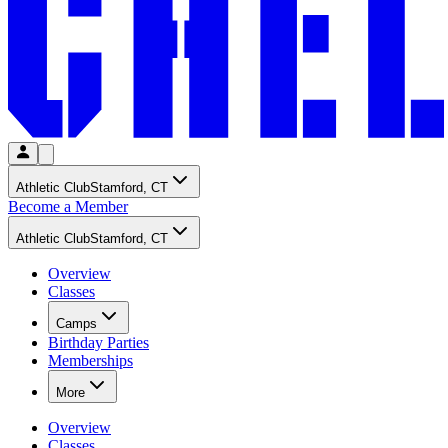
Athletic Club​​​​‌ ‍ ​‍​‍‌‍ ‌ ​‍‌‍‍‌‌‍‌ ‌‍‍‌‌‍ ‍​‍​‍​ ‍‍​‍​‍‌ ​ ‌‍​‌‌‍ ‍‌‍‍‌‌ ‌​‌ ‍‌​‍ ‍‌‍‍‌‌‍ ​‍​‍​‍ ​​‍​‍‌‍‍​‌ ​‍‌‍‌‌‌‍‌‍​‍​‍​ ‍‍​‍​‍‌‍‍​‌ ‌​‌ ‌​‌ ​​‌ ​ ​ ‍‍​‍ ​‍ ‌‍​ ‌‍‍​‌‍‌‌‌‍ ​‌ ​ ‌‍‌‌‌‍​‌‌ ​​‌‍‍‌‌‍‌‌‌ ​‍‌ ​ ​‍ ‍‌ ​ ‌‍​‌‌‍ ‍‌‍‍‌‌ ‌​‌ ‍‌​‍ ‍‌ ​ ‌ ‌​‌ ‌‌‌‍‌​‌‍‍‌‌‍ ​‍ ‌‍‍‌‌‍ ‍‌ ‌​‌‍‌‌‌‍ ‍‌ ‌​​‍ ‌‍‌‌‌‍‌​‌‍‍‌‌ ‌​​‍ ‌‍ ‌‌‍ ‌‍‌​‌‍‌‌​ ‌‌ ​​‌ ​‍‌‍‌‌‌ ​ ‌‍‌‌‌‍ ‍‌ ‌​‌‍​‌‌ ‌​‌‍‍‌‌‍ ‌‍ ‍​ ‍ ‌‍‍‌‌‍‌​​ ‌​ ​‍‌‍​‌​ ‍​​ ‌ ​ ​​​ ‌​​ ​ ​ ‌‍​‍ ‌​ ​‍​ ‌‍​ ‌‍‌‍‌​​‍ ‌​ ‌​‌‍‌‌​ ‍​​ ​​​‍ ‌​ ‍‌​ ‌‍​ ‌‌‌‍‌​​‍ ‌‌‍‌‍​ ‍‌​ ​‍‌‍​‍‌‍‌‍‌‍‌​‌‍‌‌​ ‌ ​ ‍‌​ ‌​‌‍​ ‌‍​ ​ ‍ ‌ ‌​‌ ‍‌‌ ​​‌‍‌‌​ ‌‌ ‌‍‌‍‌‌‌‍ ‍‌ ‌‌‌‍‌‌​ ‍ ‌ ​​‌‍​‌‌ ‌​‌‍‍​​ ‌‌ ​ ‌ ‌‌‌‍​‍‌​ ‍‌‍​‌‌ ‌‍‌‍‍‌‌‍‌ ‌‍​‌‌ ‌​‌‍‍‌‌‍ ‌‍ ‍​‍ ‍‌ ‌​‌‍‍‌‌ ‌​‌‍ ​‌‍‌‌​ ‌‍​‍‌‍​‌‌ ​ ‌‍‌‌‌‌‌‌‌ ​‍‌‍ ​​ ‌‌‍‍​‌ ‌​‌ ‌​‌ ​​‌ ​ ​‍‌‌​ ​ ‌​​‌​‍‌‌​ ​‍‌​‌‍​‍‌‌​ ​‍‌​‌‍‌‍​ ‌‍‍​‌‍‌‌‌‍ ​‌ ​ ‌‍‌‌‌‍​‌‌ ​​‌‍‍‌‌‍‌‌‌ ​‍‌ ​ ​‍ ‍‌ ​ ‌‍​‌‌‍ ‍‌‍‍‌‌ ‌​‌ ‍‌​‍ ‍‌ ​ ‌ ‌​‌ ‌‌‌‍‌​‌‍‍‌‌‍ ​‍‌‍‌‍‍‌‌‍‌​​ ‌​ ​‍‌‍​‌​ ‍​​ ‌ ​ ​​​ ‌​​ ​ ​ ‌‍​‍ ‌​ ​‍​ ‌‍​ ‌‍‌‍‌​​‍ ‌​ ‌​‌‍‌‌​ ‍​​ ​​​‍ ‌​ ‍‌​ ‌‍​ ‌‌‌‍‌​​‍ ‌‌‍‌‍​ ‍‌​ ​‍‌‍​‍‌‍‌‍‌‍‌​‌‍‌‌​ ‌ ​ ‍‌​ ‌​‌‍​ ‌‍​ ​‍‌‍‌ ‌​‌ ‍‌‌ ​​‌‍‌‌​ ‌‌ ‌‍‌‍‌‌‌‍ ‍‌ ‌‌‌‍‌‌​‍‌‍‌ ​​‌‍​‌‌ ‌​‌‍‍​​ ‌‌ ​ ‌ ‌‌‌‍​‍‌​ ‍‌‍​‌‌ ‌‍‌‍‍‌‌‍‌ ‌‍​‌‌ ‌​‌‍‍‌‌‍ ‌‍ ‍​‍ ‍‌ ‌​‌‍‍‌‌ ‌​‌‍ ​‌‍‌‌​‍‌‍‌ ​​‌‍‌‌‌ ​‍‌ ​ ‌ ​​‌‍‌‌‌‍​ ‌ ‌​‌‍‍‌‌ ‌‍‌‍‌‌​ ‌‌ ​​‌ ‌‌‌‍​‍‌‍ ​‌‍‍‌‌ ​ ‌‍‍​‌‍‌‌‌‍‌​​‍​‍‌ ‌
Stamford, CT​​​​‌ ‍ ​‍​‍‌‍ ‌ ​‍‌‍‍‌‌‍‌ ‌‍‍‌‌‍ ‍​‍​‍​ ‍‍​‍​‍‌ ​ ‌‍​‌‌‍ ‍‌‍‍‌‌ ‌​‌ ‍‌​‍ ‍‌‍‍‌‌‍ ​‍​‍​‍ ​​‍​‍‌‍‍​‌ ​‍‌‍‌‌‌‍‌‍​‍​‍​ ‍‍​‍​‍‌‍‍​‌ ‌​‌ ‌​‌ ​​‌ ​ ​ ‍‍​‍ ​‍ ‌‍​ ‌‍‍​‌‍‌‌‌‍ ​‌ ​ ‌‍‌‌‌‍​‌‌ ​​‌‍‍‌‌‍‌‌‌ ​‍‌ ​ ​‍ ‍‌ ​ ‌‍​‌‌‍ ‍‌‍‍‌‌ ‌​‌ ‍‌​‍ ‍‌ ​ ‌ ‌​‌ ‌‌‌‍‌​‌‍‍‌‌‍ ​‍ ‌‍‍‌‌‍ ‍‌ ‌​‌‍‌‌‌‍ ‍‌ ‌​​‍ ‌‍‌‌‌‍‌​‌‍‍‌‌ ‌​​‍ ‌‍ ‌‌‍ ‌‍‌​‌‍‌‌​ ‌‌ ​​‌ ​‍‌‍‌‌‌ ​ ‌‍‌‌‌‍ ‍‌ ‌​‌‍​‌‌ ‌​‌‍‍‌‌‍ ‌‍ ‍​ ‍ ‌‍‍‌‌‍‌​​ ‌​ ​‍‌‍​‌​ ‍​​ ‌ ​ ​​​ ‌​​ ​ ​ ‌‍​‍ ‌​ ​‍​ ‌‍​ ‌‍‌‍‌​​‍ ‌​ ‌​‌‍‌‌​ ‍​​ ​​​‍ ‌​ ‍‌​ ‌‍​ ‌‌‌‍‌​​‍ ‌‌‍‌‍​ ‍‌​ ​‍‌‍​‍‌‍‌‍‌‍‌​‌‍‌‌​ ‌ ​ ‍‌​ ‌​‌‍​ ‌‍​ ​ ‍ ‌ ‌​‌ ‍‌‌ ​​‌‍‌‌​ ‌‌ ‌‍‌‍‌‌‌‍ ‍‌ ‌‌‌‍‌‌​ ‍ ‌ ​​‌‍​‌‌ ‌​‌‍‍​​ ‌‌ ‌‍‌‍‌‌‌‍ ‍‌ ‌‌‌‍‌‌‌​ ​‌‍ ‌‍​ ‌‍​‌‌ ‌​‌‍‍‌‌‍ ‌‍ ‍​ ‌‍​‍‌‍​‌‌ ​ ‌‍‌‌‌‌‌‌‌ ​‍‌‍ ​​ ‌‌‍‍​‌ ‌​‌ ‌​‌ ​​‌ ​ ​‍‌‌​ ​ ‌​​‌​‍‌‌​ ​‍‌​‌‍​‍‌‌​ ​‍‌​‌‍‌‍​ ‌‍‍​‌‍‌‌‌‍ ​‌ ​ ‌‍‌‌‌‍​‌‌ ​​‌‍‍‌‌‍‌‌‌ ​‍‌ ​ ​‍ ‍‌ ​ ‌‍​‌‌‍ ‍‌‍‍‌‌ ‌​‌ ‍‌​‍ ‍‌ ​ ‌ ‌​‌ ‌‌‌‍‌​‌‍‍‌‌‍ ​‍‌‍‌‍‍‌‌‍‌​​ ‌​ ​‍‌‍​‌​ ‍​​ ‌ ​ ​​​ ‌​​ ​ ​ ‌‍​‍ ‌​ ​‍​ ‌‍​ ‌‍‌‍‌​​‍ ‌​ ‌​‌‍‌‌​ ‍​​ ​​​‍ ‌​ ‍‌​ ‌‍​ ‌‌‌‍‌​​‍ ‌‌‍‌‍​ ‍‌​ ​‍‌‍​‍‌‍‌‍‌‍‌​‌‍‌‌​ ‌ ​ ‍‌​ ‌​‌‍​ ‌‍​ ​‍‌‍‌ ‌​‌ ‍‌‌ ​​‌‍‌‌​ ‌‌ ‌‍‌‍‌‌‌‍ ‍‌ ‌‌‌‍‌‌​‍‌‍‌ ​​‌‍​‌‌ ‌​‌‍‍​​ ‌‌ ‌‍‌‍‌‌‌‍ ‍‌ ‌‌‌‍‌‌‌​ ​‌‍ ‌‍​ ‌‍​‌‌ ‌​‌‍‍‌‌‍ ‌‍ ‍​‍‌‍‌ ​​‌‍‌‌‌ ​‍‌ ​ ‌ ​​‌‍‌‌‌‍​ ‌ ‌​‌‍‍‌‌ ‌‍‌‍‌‌​ ‌‌ ​​‌ ‌‌‌‍​‍‌‍ ​‌‍‍‌‌ ​ ‌‍‍​‌‍‌‌‌‍‌​​‍​‍‌ ‌
Become a Member​​​​‌ ‍ ​‍​‍‌‍ ‌ ​‍‌‍‍‌‌‍‌ ‌‍‍‌‌‍ ‍​‍​‍​ ‍‍​‍​‍‌ ​ ‌‍​‌‌‍ ‍‌‍‍‌‌ ‌​‌ ‍‌​‍ ‍‌‍‍‌‌‍ ​‍​‍​‍ ​​‍​‍‌‍‍​‌ ​‍‌‍‌‌‌‍‌‍​‍​‍​ ‍‍​‍​‍‌‍‍​‌ ‌​‌ ‌​‌ ​​‌ ​ ​ ‍‍​‍ ​‍ ‌‍​ ‌‍‍​‌‍‌‌‌‍ ​‌ ​ ‌‍‌‌‌‍​‌‌ ​​‌‍‍‌‌‍‌‌‌ ​‍‌ ​ ​‍ ‍‌ ​ ‌‍​‌‌‍ ‍‌‍‍‌‌ ‌​‌ ‍‌​‍ ‍‌ ​ ‌ ‌​‌ ‌‌‌‍‌​‌‍‍‌‌‍ ​‍ ‌‍‍‌‌‍ ‍‌ ‌​‌‍‌‌‌‍ ‍‌ ‌​​‍ ‌‍‌‌‌‍‌​‌‍‍‌‌ ‌​​‍ ‌‍ ‌‌‍ ‌‍‌​‌‍‌‌​ ‌‌ ​​‌ ​‍‌‍‌‌‌ ​ ‌‍‌‌‌‍ ‍‌ ‌​‌‍​‌‌ ‌​‌‍‍‌‌‍ ‌‍ ‍​ ‍ ‌‍‍‌‌‍‌​​ ‌​ ​‍‌‍​‌​ ‍​​ ‌ ​ ​​​ ‌​​ ​ ​ ‌‍​‍ ‌​ ​‍​ ‌‍​ ‌‍‌‍‌​​‍ ‌​ ‌​‌‍‌‌​ ‍​​ ​​​‍ ‌​ ‍‌​ ‌‍​ ‌‌‌‍‌​​‍ ‌‌‍‌‍​ ‍‌​ ​‍‌‍​‍‌‍‌‍‌‍‌​‌‍‌‌​ ‌ ​ ‍‌​ ‌​‌‍​ ‌‍​ ​ ‍ ‌ ‌​‌ ‍‌‌ ​​‌‍‌‌​ ‌‌ ‌‍‌‍‌‌‌‍ ‍‌ ‌‌‌‍‌‌​ ‍ ‌ ​​‌‍​‌‌ ‌​‌‍‍​​ ‌‌ ​ ‌ ‌‌‌‍​‍‌​ ‍‌‍​‌‌ ‌‍‌‍‍‌‌‍‌ ‌‍​‌‌ ‌​‌‍‍‌‌‍ ‌‍ ‍​‍ ‍‌‍​ ‌ ‌​‌‍​‌‌​​‍‌ ‌‌‌ ‌​‌ ‌​‌‍ ‌‍ ‍​‍ ‍‌‍​‍‌ ‌‌‌ ‌​‌ ‌​‌‍ ‌‍ ‍‌ ​ ​‍‌‌​ ‌‌‌​​‍‌‌ ‌‍‍ ‌‍‌‌‌ ‍‌​‍‌‌​ ​ ‌​‌​​‍‌‌​ ​ ‌​‌​​‍‌‌​ ​‍​ ​‍​ ‌​​ ‌‌​ ‌​‌‍‌​‌‍​ ​ ‍​​ ‌ ‌‍‌‌​ ‌ ​ ​‌​ ‌‌​ ‌ ​‍‌‌​ ​‍​ ​‍​‍‌‌​ ‌‌‌​‌​​‍ ‍‌ ‌​‌‍‌‌‌ ‍​‌ ‌​​ ‌‍​‍‌‍​‌‌ ​ ‌‍‌‌‌‌‌‌‌ ​‍‌‍ ​​ ‌‌‍‍​‌ ‌​‌ ‌​‌ ​​‌ ​ ​‍‌‌​ ​ ‌​​‌​‍‌‌​ ​‍‌​‌‍​‍‌‌​ ​‍‌​‌‍‌‍​ ‌‍‍​‌‍‌‌‌‍ ​‌ ​ ‌‍‌‌‌‍​‌‌ ​​‌‍‍‌‌‍‌‌‌ ​‍‌ ​ ​‍ ‍‌ ​ ‌‍​‌‌‍ ‍‌‍‍‌‌ ‌​‌ ‍‌​‍ ‍‌ ​ ‌ ‌​‌ ‌‌‌‍‌​‌‍‍‌‌‍ ​‍‌‍‌‍‍‌‌‍‌​​ ‌​ ​‍‌‍​‌​ ‍​​ ‌ ​ ​​​ ‌​​ ​ ​ ‌‍​‍ ‌​ ​‍​ ‌‍​ ‌‍‌‍‌​​‍ ‌​ ‌​‌‍‌‌​ ‍​​ ​​​‍ ‌​ ‍‌​ ‌‍​ ‌‌‌‍‌​​‍ ‌‌‍‌‍​ ‍‌​ ​‍‌‍​‍‌‍‌‍‌‍‌​‌‍‌‌​ ‌ ​ ‍‌​ ‌​‌‍​ ‌‍​ ​‍‌‍‌ ‌​‌ ‍‌‌ ​​‌‍‌‌​ ‌‌ ‌‍‌‍‌‌‌‍ ‍‌ ‌‌‌‍‌‌​‍‌‍‌ ​​‌‍​‌‌ ‌​‌‍‍​​ ‌‌ ​ ‌ ‌‌‌‍​‍‌​ ‍‌‍​‌‌ ‌‍‌‍‍‌‌‍‌ ‌‍​‌‌ ‌​‌‍‍‌‌‍ ‌‍ ‍​‍ ‍‌‍​ ‌ ‌​‌‍​‌‌​​‍‌ ‌‌‌ ‌​‌ ‌​‌‍ ‌‍ ‍​‍ ‍‌‍​‍‌ ‌‌‌ ‌​‌ ‌​‌‍ ‌‍ ‍‌ ​ ​‍‌‌​ ‌‌‌​​‍‌‌ ‌‍‍ ‌‍‌‌‌ ‍‌​‍‌‌​ ​ ‌​‌​​‍‌‌​ ​ ‌​‌​​‍‌‌​ ​‍​ ​‍​ ‌​​ ‌‌​ ‌​‌‍‌​‌‍​ ​ ‍​​ ‌ ‌‍‌‌​ ‌ ​ ​‌​ ‌‌​ ‌ ​‍‌‌​ ​‍​ ​‍​‍‌‌​ ‌‌‌​‌​​‍ ‍‌ ‌​‌‍‌‌‌ ‍​‌ ‌​​‍‌‍‌ ​​‌‍‌‌‌ ​‍‌ ​ ‌ ​​‌‍‌‌‌‍​ ‌ ‌​‌‍‍‌‌ ‌‍‌‍‌‌​ ‌‌ ​​‌ ‌‌‌‍​‍‌‍ ​‌‍‍‌‌ ​ ‌‍‍​‌‍‌‌‌‍‌​​‍​‍‌ ‌
Athletic Club​​​​‌ ‍ ​‍​‍‌‍ ‌ ​‍‌‍‍‌‌‍‌ ‌‍‍‌‌‍ ‍​‍​‍​ ‍‍​‍​‍‌ ​ ‌‍​‌‌‍ ‍‌‍‍‌‌ ‌​‌ ‍‌​‍ ‍‌‍‍‌‌‍ ​‍​‍​‍ ​​‍​‍‌‍‍​‌ ​‍‌‍‌‌‌‍‌‍​‍​‍​ ‍‍​‍​‍‌‍‍​‌ ‌​‌ ‌​‌ ​​‌ ​ ​ ‍‍​‍ ​‍ ‌‍​ ‌‍‍​‌‍‌‌‌‍ ​‌ ​ ‌‍‌‌‌‍​‌‌ ​​‌‍‍‌‌‍‌‌‌ ​‍‌ ​ ​‍ ‍‌ ​ ‌‍​‌‌‍ ‍‌‍‍‌‌ ‌​‌ ‍‌​‍ ‍‌ ​ ‌ ‌​‌ ‌‌‌‍‌​‌‍‍‌‌‍ ​‍ ‌‍‍‌‌‍ ‍‌ ‌​‌‍‌‌‌‍ ‍‌ ‌​​‍ ‌‍‌‌‌‍‌​‌‍‍‌‌ ‌​​‍ ‌‍ ‌‌‍ ‌‍‌​‌‍‌‌​ ‌‌ ​​‌ ​‍‌‍‌‌‌ ​ ‌‍‌‌‌‍ ‍‌ ‌​‌‍​‌‌ ‌​‌‍‍‌‌‍ ‌‍ ‍​ ‍ ‌‍‍‌‌‍‌​​ ‌​ ​‍‌‍​‌​ ‍​​ ‌ ​ ​​​ ‌​​ ​ ​ ‌‍​‍ ‌​ ​‍​ ‌‍​ ‌‍‌‍‌​​‍ ‌​ ‌​‌‍‌‌​ ‍​​ ​​​‍ ‌​ ‍‌​ ‌‍​ ‌‌‌‍‌​​‍ ‌‌‍‌‍​ ‍‌​ ​‍‌‍​‍‌‍‌‍‌‍‌​‌‍‌‌​ ‌ ​ ‍‌​ ‌​‌‍​ ‌‍​ ​ ‍ ‌ ‌​‌ ‍‌‌ ​​‌‍‌‌​ ‌‌ ‌‍‌‍‌‌‌‍ ‍‌ ‌‌‌‍‌‌​ ‍ ‌ ​​‌‍​‌‌ ‌​‌‍‍​​ ‌‌ ​ ‌ ‌‌‌‍​‍‌​ ‍‌‍​‌‌ ‌‍‌‍‍‌‌‍‌ ‌‍​‌‌ ‌​‌‍‍‌‌‍ ‌‍ ‍​‍ ‍‌ ‌​‌‍‍‌‌ ‌​‌‍ ​‌‍‌‌​ ‌‍​‍‌‍​‌‌ ​ ‌‍‌‌‌‌‌‌‌ ​‍‌‍ ​​ ‌‌‍‍​‌ ‌​‌ ‌​‌ ​​‌ ​ ​‍‌‌​ ​ ‌​​‌​‍‌‌​ ​‍‌​‌‍​‍‌‌​ ​‍‌​‌‍‌‍​ ‌‍‍​‌‍‌‌‌‍ ​‌ ​ ‌‍‌‌‌‍​‌‌ ​​‌‍‍‌‌‍‌‌‌ ​‍‌ ​ ​‍ ‍‌ ​ ‌‍​‌‌‍ ‍‌‍‍‌‌ ‌​‌ ‍‌​‍ ‍‌ ​ ‌ ‌​‌ ‌‌‌‍‌​‌‍‍‌‌‍ ​‍‌‍‌‍‍‌‌‍‌​​ ‌​ ​‍‌‍​‌​ ‍​​ ‌ ​ ​​​ ‌​​ ​ ​ ‌‍​‍ ‌​ ​‍​ ‌‍​ ‌‍‌‍‌​​‍ ‌​ ‌​‌‍‌‌​ ‍​​ ​​​‍ ‌​ ‍‌​ ‌‍​ ‌‌‌‍‌​​‍ ‌‌‍‌‍​ ‍‌​ ​‍‌‍​‍‌‍‌‍‌‍‌​‌‍‌‌​ ‌ ​ ‍‌​ ‌​‌‍​ ‌‍​ ​‍‌‍‌ ‌​‌ ‍‌‌ ​​‌‍‌‌​ ‌‌ ‌‍‌‍‌‌‌‍ ‍‌ ‌‌‌‍‌‌​‍‌‍‌ ​​‌‍​‌‌ ‌​‌‍‍​​ ‌‌ ​ ‌ ‌‌‌‍​‍‌​ ‍‌‍​‌‌ ‌‍‌‍‍‌‌‍‌ ‌‍​‌‌ ‌​‌‍‍‌‌‍ ‌‍ ‍​‍ ‍‌ ‌​‌‍‍‌‌ ‌​‌‍ ​‌‍‌‌​‍‌‍‌ ​​‌‍‌‌‌ ​‍‌ ​ ‌ ​​‌‍‌‌‌‍​ ‌ ‌​‌‍‍‌‌ ‌‍‌‍‌‌​ ‌‌ ​​‌ ‌‌‌‍​‍‌‍ ​‌‍‍‌‌ ​ ‌‍‍​‌‍‌‌‌‍‌​​‍​‍‌ ‌
Stamford, CT​​​​‌ ‍ ​‍​‍‌‍ ‌ ​‍‌‍‍‌‌‍‌ ‌‍‍‌‌‍ ‍​‍​‍​ ‍‍​‍​‍‌ ​ ‌‍​‌‌‍ ‍‌‍‍‌‌ ‌​‌ ‍‌​‍ ‍‌‍‍‌‌‍ ​‍​‍​‍ ​​‍​‍‌‍‍​‌ ​‍‌‍‌‌‌‍‌‍​‍​‍​ ‍‍​‍​‍‌‍‍​‌ ‌​‌ ‌​‌ ​​‌ ​ ​ ‍‍​‍ ​‍ ‌‍​ ‌‍‍​‌‍‌‌‌‍ ​‌ ​ ‌‍‌‌‌‍​‌‌ ​​‌‍‍‌‌‍‌‌‌ ​‍‌ ​ ​‍ ‍‌ ​ ‌‍​‌‌‍ ‍‌‍‍‌‌ ‌​‌ ‍‌​‍ ‍‌ ​ ‌ ‌​‌ ‌‌‌‍‌​‌‍‍‌‌‍ ​‍ ‌‍‍‌‌‍ ‍‌ ‌​‌‍‌‌‌‍ ‍‌ ‌​​‍ ‌‍‌‌‌‍‌​‌‍‍‌‌ ‌​​‍ ‌‍ ‌‌‍ ‌‍‌​‌‍‌‌​ ‌‌ ​​‌ ​‍‌‍‌‌‌ ​ ‌‍‌‌‌‍ ‍‌ ‌​‌‍​‌‌ ‌​‌‍‍‌‌‍ ‌‍ ‍​ ‍ ‌‍‍‌‌‍‌​​ ‌​ ​‍‌‍​‌​ ‍​​ ‌ ​ ​​​ ‌​​ ​ ​ ‌‍​‍ ‌​ ​‍​ ‌‍​ ‌‍‌‍‌​​‍ ‌​ ‌​‌‍‌‌​ ‍​​ ​​​‍ ‌​ ‍‌​ ‌‍​ ‌‌‌‍‌​​‍ ‌‌‍‌‍​ ‍‌​ ​‍‌‍​‍‌‍‌‍‌‍‌​‌‍‌‌​ ‌ ​ ‍‌​ ‌​‌‍​ ‌‍​ ​ ‍ ‌ ‌​‌ ‍‌‌ ​​‌‍‌‌​ ‌‌ ‌‍‌‍‌‌‌‍ ‍‌ ‌‌‌‍‌‌​ ‍ ‌ ​​‌‍​‌‌ ‌​‌‍‍​​ ‌‌ ‌‍‌‍‌‌‌‍ ‍‌ ‌‌‌‍‌‌‌​ ​‌‍ ‌‍​ ‌‍​‌‌ ‌​‌‍‍‌‌‍ ‌‍ ‍​ ‌‍​‍‌‍​‌‌ ​ ‌‍‌‌‌‌‌‌‌ ​‍‌‍ ​​ ‌‌‍‍​‌ ‌​‌ ‌​‌ ​​‌ ​ ​‍‌‌​ ​ ‌​​‌​‍‌‌​ ​‍‌​‌‍​‍‌‌​ ​‍‌​‌‍‌‍​ ‌‍‍​‌‍‌‌‌‍ ​‌ ​ ‌‍‌‌‌‍​‌‌ ​​‌‍‍‌‌‍‌‌‌ ​‍‌ ​ ​‍ ‍‌ ​ ‌‍​‌‌‍ ‍‌‍‍‌‌ ‌​‌ ‍‌​‍ ‍‌ ​ ‌ ‌​‌ ‌‌‌‍‌​‌‍‍‌‌‍ ​‍‌‍‌‍‍‌‌‍‌​​ ‌​ ​‍‌‍​‌​ ‍​​ ‌ ​ ​​​ ‌​​ ​ ​ ‌‍​‍ ‌​ ​‍​ ‌‍​ ‌‍‌‍‌​​‍ ‌​ ‌​‌‍‌‌​ ‍​​ ​​​‍ ‌​ ‍‌​ ‌‍​ ‌‌‌‍‌​​‍ ‌‌‍‌‍​ ‍‌​ ​‍‌‍​‍‌‍‌‍‌‍‌​‌‍‌‌​ ‌ ​ ‍‌​ ‌​‌‍​ ‌‍​ ​‍‌‍‌ ‌​‌ ‍‌‌ ​​‌‍‌‌​ ‌‌ ‌‍‌‍‌‌‌‍ ‍‌ ‌‌‌‍‌‌​‍‌‍‌ ​​‌‍​‌‌ ‌​‌‍‍​​ ‌‌ ‌‍‌‍‌‌‌‍ ‍‌ ‌‌‌‍‌‌‌​ ​‌‍ ‌‍​ ‌‍​‌‌ ‌​‌‍‍‌‌‍ ‌‍ ‍​‍‌‍‌ ​​‌‍‌‌‌ ​‍‌ ​ ‌ ​​‌‍‌‌‌‍​ ‌ ‌​‌‍‍‌‌ ‌‍‌‍‌‌​ ‌‌ ​​‌ ‌‌‌‍​‍‌‍ ​‌‍‍‌‌ ​ ‌‍‍​‌‍‌‌‌‍‌​​‍​‍‌ ‌
Overview​​​​‌ ‍ ​‍​‍‌‍ ‌ ​‍‌‍‍‌‌‍‌ ‌‍‍‌‌‍ ‍​‍​‍​ ‍‍​‍​‍‌ ​ ‌‍​‌‌‍ ‍‌‍‍‌‌ ‌​‌ ‍‌​‍ ‍‌‍‍‌‌‍ ​‍​‍​‍ ​​‍​‍‌‍‍​‌ ​‍‌‍‌‌‌‍‌‍​‍​‍​ ‍‍​‍​‍‌‍‍​‌ ‌​‌ ‌​‌ ​​‌ ​ ​ ‍‍​‍ ​‍ ‌‍​ ‌‍‍​‌‍‌‌‌‍ ​‌ ​ ‌‍‌‌‌‍​‌‌ ​​‌‍‍‌‌‍‌‌‌ ​‍‌ ​ ​‍ ‍‌ ​ ‌‍​‌‌‍ ‍‌‍‍‌‌ ‌​‌ ‍‌​‍ ‍‌ ​ ‌ ‌​‌ ‌‌‌‍‌​‌‍‍‌‌‍ ​‍ ‌‍‍‌‌‍ ‍‌ ‌​‌‍‌‌‌‍ ‍‌ ‌​​‍ ‌‍‌‌‌‍‌​‌‍‍‌‌ ‌​​‍ ‌‍ ‌‌‍ ‌‍‌​‌‍‌‌​ ‌‌ ​​‌ ​‍‌‍‌‌‌ ​ ‌‍‌‌‌‍ ‍‌ ‌​‌‍​‌‌ ‌​‌‍‍‌‌‍ ‌‍ ‍​ ‍ ‌‍‍‌‌‍‌​​ ‌​ ​‍‌‍​‌​ ‍​​ ‌ ​ ​​​ ‌​​ ​ ​ ‌‍​‍ ‌​ ​‍​ ‌‍​ ‌‍‌‍‌​​‍ ‌​ ‌​‌‍‌‌​ ‍​​ ​​​‍ ‌​ ‍‌​ ‌‍​ ‌‌‌‍‌​​‍ ‌‌‍‌‍​ ‍‌​ ​‍‌‍​‍‌‍‌‍‌‍‌​‌‍‌‌​ ‌ ​ ‍‌​ ‌​‌‍​ ‌‍​ ​ ‍ ‌ ‌​‌ ‍‌‌ ​​‌‍‌‌​ ‌‌ ‌‍‌‍‌‌‌‍ ‍‌ ‌‌‌‍‌‌​ ‍ ‌ ​​‌‍​‌‌ ‌​‌‍‍​​ ‌‌ ​ ‌ ‌‌‌‍​‍‌​ ‍‌‍​‌‌ ‌‍‌‍‍‌‌‍‌ ‌‍​‌‌ ‌​‌‍‍‌‌‍ ‌‍ ‍​‍ ‍‌‍​ ‌‍ ‌‍ ​‌ ‌‌‌‍ ‌‌‍ ‍‌ ​ ​‍‌‌​ ‌‌‌​​‍‌‌ ‌‍‍ ‌‍‌‌‌ ‍‌​‍‌‌​ ​ ‌​‌​​‍‌‌​ ​ ‌​‌​​‍‌‌​ ​‍​ ​‍‌‍​‍​ ​ ‌‍‌​​ ​‌‌‍‌‍​ ​ ​ ‍‌‌‍‌​​ ‍​​ ‍‌​ ‌ ​ ​​​ ‍​​ ​‍‌‍‌​​ ‌ ​ ​​​ ​ ‌‍‌‍​ ​‍​ ​‌​ ​ ‌‍​‌​ ‍​​ ‍​​ ​‌‌‍​‍​ ‌‌‌‍​‌‌‍​‌‌‍​‌​ ‌‍​‍‌‌​ ​‍​ ​‍​‍‌‌​ ‌‌‌​‌​​‍ ‍‌‍ ​‌‍‍‌‌‍ ‍‌‍‍ ‌ ​ ​‍‌‌​ ‌‌‌​​‍‌‌ ‌‍‍ ‌‍‌‌‌ ‍‌​‍‌‌​ ​ ‌​‌​​‍‌‌​ ​ ‌​‌​​‍‌‌​ ​‍​ ​‍​ ‍‌​ ‍‌​ ​‌​ ‍​‌‍​ ‌‍​ ​ ​ ​ ‍​​ ​‍​ ​‍​ ​‍​ ‍‌​‍‌‌​ ​‍​ ​‍​‍‌‌​ ‌‌‌​‌​​‍ ‍‌ ‌​‌‍‍‌‌ ‌​‌‍ ​‌‍‌‌​ ‌‍​‍‌‍​‌‌ ​ ‌‍‌‌‌‌‌‌‌ ​‍‌‍ ​​ ‌‌‍‍​‌ ‌​‌ ‌​‌ ​​‌ ​ ​‍‌‌​ ​ ‌​​‌​‍‌‌​ ​‍‌​‌‍​‍‌‌​ ​‍‌​‌‍‌‍​ ‌‍‍​‌‍‌‌‌‍ ​‌ ​ ‌‍‌‌‌‍​‌‌ ​​‌‍‍‌‌‍‌‌‌ ​‍‌ ​ ​‍ ‍‌ ​ ‌‍​‌‌‍ ‍‌‍‍‌‌ ‌​‌ ‍‌​‍ ‍‌ ​ ‌ ‌​‌ ‌‌‌‍‌​‌‍‍‌‌‍ ​‍‌‍‌‍‍‌‌‍‌​​ ‌​ ​‍‌‍​‌​ ‍​​ ‌ ​ ​​​ ‌​​ ​ ​ ‌‍​‍ ‌​ ​‍​ ‌‍​ ‌‍‌‍‌​​‍ ‌​ ‌​‌‍‌‌​ ‍​​ ​​​‍ ‌​ ‍‌​ ‌‍​ ‌‌‌‍‌​​‍ ‌‌‍‌‍​ ‍‌​ ​‍‌‍​‍‌‍‌‍‌‍‌​‌‍‌‌​ ‌ ​ ‍‌​ ‌​‌‍​ ‌‍​ ​‍‌‍‌ ‌​‌ ‍‌‌ ​​‌‍‌‌​ ‌‌ ‌‍‌‍‌‌‌‍ ‍‌ ‌‌‌‍‌‌​‍‌‍‌ ​​‌‍​‌‌ ‌​‌‍‍​​ ‌‌ ​ ‌ ‌‌‌‍​‍‌​ ‍‌‍​‌‌ ‌‍‌‍‍‌‌‍‌ ‌‍​‌‌ ‌​‌‍‍‌‌‍ ‌‍ ‍​‍ ‍‌‍​ ‌‍ ‌‍ ​‌ ‌‌‌‍ ‌‌‍ ‍‌ ​ ​‍‌‌​ ‌‌‌​​‍‌‌ ‌‍‍ ‌‍‌‌‌ ‍‌​‍‌‌​ ​ ‌​‌​​‍‌‌​ ​ ‌​‌​​‍‌‌​ ​‍​ ​‍‌‍​‍​ ​ ‌‍‌​​ ​‌‌‍‌‍​ ​ ​ ‍‌‌‍‌​​ ‍​​ ‍‌​ ‌ ​ ​​​ ‍​​ ​‍‌‍‌​​ ‌ ​ ​​​ ​ ‌‍‌‍​ ​‍​ ​‌​ ​ ‌‍​‌​ ‍​​ ‍​​ ​‌‌‍​‍​ ‌‌‌‍​‌‌‍​‌‌‍​‌​ ‌‍​‍‌‌​ ​‍​ ​‍​‍‌‌​ ‌‌‌​‌​​‍ ‍‌‍ ​‌‍‍‌‌‍ ‍‌‍‍ ‌ ​ ​‍‌‌​ ‌‌‌​​‍‌‌ ‌‍‍ ‌‍‌‌‌ ‍‌​‍‌‌​ ​ ‌​‌​​‍‌‌​ ​ ‌​‌​​‍‌‌​ ​‍​ ​‍​ ‍‌​ ‍‌​ ​‌​ ‍​‌‍​ ‌‍​ ​ ​ ​ ‍​​ ​‍​ ​‍​ ​‍​ ‍‌​‍‌‌​ ​‍​ ​‍​‍‌‌​ ‌‌‌​‌​​‍ ‍‌ ‌​‌‍‍‌‌ ‌​‌‍ ​‌‍‌‌​‍‌‍‌ ​​‌‍‌‌‌ ​‍‌ ​ ‌ ​​‌‍‌‌‌‍​ ‌ ‌​‌‍‍‌‌ ‌‍‌‍‌‌​ ‌‌ ​​‌ ‌‌‌‍​‍‌‍ ​‌‍‍‌‌ ​ ‌‍‍​‌‍‌‌‌‍‌​​‍​‍‌ ‌
Classes​​​​‌ ‍ ​‍​‍‌‍ ‌ ​‍‌‍‍‌‌‍‌ ‌‍‍‌‌‍ ‍​‍​‍​ ‍‍​‍​‍‌ ​ ‌‍​‌‌‍ ‍‌‍‍‌‌ ‌​‌ ‍‌​‍ ‍‌‍‍‌‌‍ ​‍​‍​‍ ​​‍​‍‌‍‍​‌ ​‍‌‍‌‌‌‍‌‍​‍​‍​ ‍‍​‍​‍‌‍‍​‌ ‌​‌ ‌​‌ ​​‌ ​ ​ ‍‍​‍ ​‍ ‌‍​ ‌‍‍​‌‍‌‌‌‍ ​‌ ​ ‌‍‌‌‌‍​‌‌ ​​‌‍‍‌‌‍‌‌‌ ​‍‌ ​ ​‍ ‍‌ ​ ‌‍​‌‌‍ ‍‌‍‍‌‌ ‌​‌ ‍‌​‍ ‍‌ ​ ‌ ‌​‌ ‌‌‌‍‌​‌‍‍‌‌‍ ​‍ ‌‍‍‌‌‍ ‍‌ ‌​‌‍‌‌‌‍ ‍‌ ‌​​‍ ‌‍‌‌‌‍‌​‌‍‍‌‌ ‌​​‍ ‌‍ ‌‌‍ ‌‍‌​‌‍‌‌​ ‌‌ ​​‌ ​‍‌‍‌‌‌ ​ ‌‍‌‌‌‍ ‍‌ ‌​‌‍​‌‌ ‌​‌‍‍‌‌‍ ‌‍ ‍​ ‍ ‌‍‍‌‌‍‌​​ ‌​ ​‍‌‍​‌​ ‍​​ ‌ ​ ​​​ ‌​​ ​ ​ ‌‍​‍ ‌​ ​‍​ ‌‍​ ‌‍‌‍‌​​‍ ‌​ ‌​‌‍‌‌​ ‍​​ ​​​‍ ‌​ ‍‌​ ‌‍​ ‌‌‌‍‌​​‍ ‌‌‍‌‍​ ‍‌​ ​‍‌‍​‍‌‍‌‍‌‍‌​‌‍‌‌​ ‌ ​ ‍‌​ ‌​‌‍​ ‌‍​ ​ ‍ ‌ ‌​‌ ‍‌‌ ​​‌‍‌‌​ ‌‌ ‌‍‌‍‌‌‌‍ ‍‌ ‌‌‌‍‌‌​ ‍ ‌ ​​‌‍​‌‌ ‌​‌‍‍​​ ‌‌ ​ ‌ ‌‌‌‍​‍‌​ ‍‌‍​‌‌ ‌‍‌‍‍‌‌‍‌ ‌‍​‌‌ ‌​‌‍‍‌‌‍ ‌‍ ‍​‍ ‍‌‍​ ‌‍ ‌‍ ​‌ ‌‌‌‍ ‌‌‍ ‍‌ ​ ​‍‌‌​ ‌‌‌​​‍‌‌ ‌‍‍ ‌‍‌‌‌ ‍‌​‍‌‌​ ​ ‌​‌​​‍‌‌​ ​ ‌​‌​​‍‌‌​ ​‍​ ​‍​ ​​​ ​‍​ ‌ ‌‍‌‍​ ‍‌​ ‌ ‌‍​‍​ ​ ‌‍‌‌​ ‍‌‌‍‌‌‌‍​ ​‍‌‌​ ​‍​ ​‍​‍‌‌​ ‌‌‌​‌​​‍ ‍‌‍ ​‌‍‍‌‌‍ ‍‌‍‍ ‌ ​ ​‍‌‌​ ‌‌‌​​‍‌‌ ‌‍‍ ‌‍‌‌‌ ‍‌​‍‌‌​ ​ ‌​‌​​‍‌‌​ ​ ‌​‌​​‍‌‌​ ​‍​ ​‍​ ‍‌​ ‍‌​ ​‌​ ‍​‌‍​ ‌‍​ ​ ​ ​ ‍​​ ​‍​ ​‍​ ​‍​ ‍‌​‍‌‌​ ​‍​ ​‍​‍‌‌​ ‌‌‌​‌​​‍ ‍‌ ‌​‌‍‍‌‌ ‌​‌‍ ​‌‍‌‌​ ‌‍​‍‌‍​‌‌ ​ ‌‍‌‌‌‌‌‌‌ ​‍‌‍ ​​ ‌‌‍‍​‌ ‌​‌ ‌​‌ ​​‌ ​ ​‍‌‌​ ​ ‌​​‌​‍‌‌​ ​‍‌​‌‍​‍‌‌​ ​‍‌​‌‍‌‍​ ‌‍‍​‌‍‌‌‌‍ ​‌ ​ ‌‍‌‌‌‍​‌‌ ​​‌‍‍‌‌‍‌‌‌ ​‍‌ ​ ​‍ ‍‌ ​ ‌‍​‌‌‍ ‍‌‍‍‌‌ ‌​‌ ‍‌​‍ ‍‌ ​ ‌ ‌​‌ ‌‌‌‍‌​‌‍‍‌‌‍ ​‍‌‍‌‍‍‌‌‍‌​​ ‌​ ​‍‌‍​‌​ ‍​​ ‌ ​ ​​​ ‌​​ ​ ​ ‌‍​‍ ‌​ ​‍​ ‌‍​ ‌‍‌‍‌​​‍ ‌​ ‌​‌‍‌‌​ ‍​​ ​​​‍ ‌​ ‍‌​ ‌‍​ ‌‌‌‍‌​​‍ ‌‌‍‌‍​ ‍‌​ ​‍‌‍​‍‌‍‌‍‌‍‌​‌‍‌‌​ ‌ ​ ‍‌​ ‌​‌‍​ ‌‍​ ​‍‌‍‌ ‌​‌ ‍‌‌ ​​‌‍‌‌​ ‌‌ ‌‍‌‍‌‌‌‍ ‍‌ ‌‌‌‍‌‌​‍‌‍‌ ​​‌‍​‌‌ ‌​‌‍‍​​ ‌‌ ​ ‌ ‌‌‌‍​‍‌​ ‍‌‍​‌‌ ‌‍‌‍‍‌‌‍‌ ‌‍​‌‌ ‌​‌‍‍‌‌‍ ‌‍ ‍​‍ ‍‌‍​ ‌‍ ‌‍ ​‌ ‌‌‌‍ ‌‌‍ ‍‌ ​ ​‍‌‌​ ‌‌‌​​‍‌‌ ‌‍‍ ‌‍‌‌‌ ‍‌​‍‌‌​ ​ ‌​‌​​‍‌‌​ ​ ‌​‌​​‍‌‌​ ​‍​ ​‍​ ​​​ ​‍​ ‌ ‌‍‌‍​ ‍‌​ ‌ ‌‍​‍​ ​ ‌‍‌‌​ ‍‌‌‍‌‌‌‍​ ​‍‌‌​ ​‍​ ​‍​‍‌‌​ ‌‌‌​‌​​‍ ‍‌‍ ​‌‍‍‌‌‍ ‍‌‍‍ ‌ ​ ​‍‌‌​ ‌‌‌​​‍‌‌ ‌‍‍ ‌‍‌‌‌ ‍‌​‍‌‌​ ​ ‌​‌​​‍‌‌​ ​ ‌​‌​​‍‌‌​ ​‍​ ​‍​ ‍‌​ ‍‌​ ​‌​ ‍​‌‍​ ‌‍​ ​ ​ ​ ‍​​ ​‍​ ​‍​ ​‍​ ‍‌​‍‌‌​ ​‍​ ​‍​‍‌‌​ ‌‌‌​‌​​‍ ‍‌ ‌​‌‍‍‌‌ ‌​‌‍ ​‌‍‌‌​‍‌‍‌ ​​‌‍‌‌‌ ​‍‌ ​ ‌ ​​‌‍‌‌‌‍​ ‌ ‌​‌‍‍‌‌ ‌‍‌‍‌‌​ ‌‌ ​​‌ ‌‌‌‍​‍‌‍ ​‌‍‍‌‌ ​ ‌‍‍​‌‍‌‌‌‍‌​​‍​‍‌ ‌
Camps​​​​‌ ‍ ​‍​‍‌‍ ‌ ​‍‌‍‍‌‌‍‌ ‌‍‍‌‌‍ ‍​‍​‍​ ‍‍​‍​‍‌ ​ ‌‍​‌‌‍ ‍‌‍‍‌‌ ‌​‌ ‍‌​‍ ‍‌‍‍‌‌‍ ​‍​‍​‍ ​​‍​‍‌‍‍​‌ ​‍‌‍‌‌‌‍‌‍​‍​‍​ ‍‍​‍​‍‌‍‍​‌ ‌​‌ ‌​‌ ​​‌ ​ ​ ‍‍​‍ ​‍ ‌‍​ ‌‍‍​‌‍‌‌‌‍ ​‌ ​ ‌‍‌‌‌‍​‌‌ ​​‌‍‍‌‌‍‌‌‌ ​‍‌ ​ ​‍ ‍‌ ​ ‌‍​‌‌‍ ‍‌‍‍‌‌ ‌​‌ ‍‌​‍ ‍‌ ​ ‌ ‌​‌ ‌‌‌‍‌​‌‍‍‌‌‍ ​‍ ‌‍‍‌‌‍ ‍‌ ‌​‌‍‌‌‌‍ ‍‌ ‌​​‍ ‌‍‌‌‌‍‌​‌‍‍‌‌ ‌​​‍ ‌‍ ‌‌‍ ‌‍‌​‌‍‌‌​ ‌‌ ​​‌ ​‍‌‍‌‌‌ ​ ‌‍‌‌‌‍ ‍‌ ‌​‌‍​‌‌ ‌​‌‍‍‌‌‍ ‌‍ ‍​ ‍ ‌‍‍‌‌‍‌​​ ‌​ ​‍‌‍​‌​ ‍​​ ‌ ​ ​​​ ‌​​ ​ ​ ‌‍​‍ ‌​ ​‍​ ‌‍​ ‌‍‌‍‌​​‍ ‌​ ‌​‌‍‌‌​ ‍​​ ​​​‍ ‌​ ‍‌​ ‌‍​ ‌‌‌‍‌​​‍ ‌‌‍‌‍​ ‍‌​ ​‍‌‍​‍‌‍‌‍‌‍‌​‌‍‌‌​ ‌ ​ ‍‌​ ‌​‌‍​ ‌‍​ ​ ‍ ‌ ‌​‌ ‍‌‌ ​​‌‍‌‌​ ‌‌ ‌‍‌‍‌‌‌‍ ‍‌ ‌‌‌‍‌‌​ ‍ ‌ ​​‌‍​‌‌ ‌​‌‍‍​​ ‌‌ ​ ‌ ‌‌‌‍​‍‌​ ‍‌‍​‌‌ ‌‍‌‍‍‌‌‍‌ ‌‍​‌‌ ‌​‌‍‍‌‌‍ ‌‍ ‍​‍ ‍‌‍​ ‌‍ ‌‍ ​‌ ‌‌‌‍ ‌‌‍ ‍‌ ​ ​‍‌‌​ ‌‌‌​​‍‌‌ ‌‍‍ ‌‍‌‌‌ ‍‌​‍‌‌​ ​ ‌​‌​​‍‌‌​ ​ ‌​‌​​‍‌‌​ ​‍​ ​‍​ ‌​​ ​ ‌‍‌‍​ ​ ​ ‌ ​ ​​​ ‌ ​ ‌ ​ ‌‍​ ‌‍‌‍​‌​ ​​​‍‌‌​ ​‍​ ​‍​‍‌‌​ ‌‌‌​‌​​‍ ‍‌ ‌​‌‍‍‌‌ ‌​‌‍ ​‌‍‌‌​ ‌‍​‍‌‍​‌‌ ​ ‌‍‌‌‌‌‌‌‌ ​‍‌‍ ​​ ‌‌‍‍​‌ ‌​‌ ‌​‌ ​​‌ ​ ​‍‌‌​ ​ ‌​​‌​‍‌‌​ ​‍‌​‌‍​‍‌‌​ ​‍‌​‌‍‌‍​ ‌‍‍​‌‍‌‌‌‍ ​‌ ​ ‌‍‌‌‌‍​‌‌ ​​‌‍‍‌‌‍‌‌‌ ​‍‌ ​ ​‍ ‍‌ ​ ‌‍​‌‌‍ ‍‌‍‍‌‌ ‌​‌ ‍‌​‍ ‍‌ ​ ‌ ‌​‌ ‌‌‌‍‌​‌‍‍‌‌‍ ​‍‌‍‌‍‍‌‌‍‌​​ ‌​ ​‍‌‍​‌​ ‍​​ ‌ ​ ​​​ ‌​​ ​ ​ ‌‍​‍ ‌​ ​‍​ ‌‍​ ‌‍‌‍‌​​‍ ‌​ ‌​‌‍‌‌​ ‍​​ ​​​‍ ‌​ ‍‌​ ‌‍​ ‌‌‌‍‌​​‍ ‌‌‍‌‍​ ‍‌​ ​‍‌‍​‍‌‍‌‍‌‍‌​‌‍‌‌​ ‌ ​ ‍‌​ ‌​‌‍​ ‌‍​ ​‍‌‍‌ ‌​‌ ‍‌‌ ​​‌‍‌‌​ ‌‌ ‌‍‌‍‌‌‌‍ ‍‌ ‌‌‌‍‌‌​‍‌‍‌ ​​‌‍​‌‌ ‌​‌‍‍​​ ‌‌ ​ ‌ ‌‌‌‍​‍‌​ ‍‌‍​‌‌ ‌‍‌‍‍‌‌‍‌ ‌‍​‌‌ ‌​‌‍‍‌‌‍ ‌‍ ‍​‍ ‍‌‍​ ‌‍ ‌‍ ​‌ ‌‌‌‍ ‌‌‍ ‍‌ ​ ​‍‌‌​ ‌‌‌​​‍‌‌ ‌‍‍ ‌‍‌‌‌ ‍‌​‍‌‌​ ​ ‌​‌​​‍‌‌​ ​ ‌​‌​​‍‌‌​ ​‍​ ​‍​ ‌​​ ​ ‌‍‌‍​ ​ ​ ‌ ​ ​​​ ‌ ​ ‌ ​ ‌‍​ ‌‍‌‍​‌​ ​​​‍‌‌​ ​‍​ ​‍​‍‌‌​ ‌‌‌​‌​​‍ ‍‌ ‌​‌‍‍‌‌ ‌​‌‍ ​‌‍‌‌​‍‌‍‌ ​​‌‍‌‌‌ ​‍‌ ​ ‌ ​​‌‍‌‌‌‍​ ‌ ‌​‌‍‍‌‌ ‌‍‌‍‌‌​ ‌‌ ​​‌ ‌‌‌‍​‍‌‍ ​‌‍‍‌‌ ​ ‌‍‍​‌‍‌‌‌‍‌​​‍​‍‌ ‌
Birthday Parties​​​​‌ ‍ ​‍​‍‌‍ ‌ ​‍‌‍‍‌‌‍‌ ‌‍‍‌‌‍ ‍​‍​‍​ ‍‍​‍​‍‌ ​ ‌‍​‌‌‍ ‍‌‍‍‌‌ ‌​‌ ‍‌​‍ ‍‌‍‍‌‌‍ ​‍​‍​‍ ​​‍​‍‌‍‍​‌ ​‍‌‍‌‌‌‍‌‍​‍​‍​ ‍‍​‍​‍‌‍‍​‌ ‌​‌ ‌​‌ ​​‌ ​ ​ ‍‍​‍ ​‍ ‌‍​ ‌‍‍​‌‍‌‌‌‍ ​‌ ​ ‌‍‌‌‌‍​‌‌ ​​‌‍‍‌‌‍‌‌‌ ​‍‌ ​ ​‍ ‍‌ ​ ‌‍​‌‌‍ ‍‌‍‍‌‌ ‌​‌ ‍‌​‍ ‍‌ ​ ‌ ‌​‌ ‌‌‌‍‌​‌‍‍‌‌‍ ​‍ ‌‍‍‌‌‍ ‍‌ ‌​‌‍‌‌‌‍ ‍‌ ‌​​‍ ‌‍‌‌‌‍‌​‌‍‍‌‌ ‌​​‍ ‌‍ ‌‌‍ ‌‍‌​‌‍‌‌​ ‌‌ ​​‌ ​‍‌‍‌‌‌ ​ ‌‍‌‌‌‍ ‍‌ ‌​‌‍​‌‌ ‌​‌‍‍‌‌‍ ‌‍ ‍​ ‍ ‌‍‍‌‌‍‌​​ ‌​ ​‍‌‍​‌​ ‍​​ ‌ ​ ​​​ ‌​​ ​ ​ ‌‍​‍ ‌​ ​‍​ ‌‍​ ‌‍‌‍‌​​‍ ‌​ ‌​‌‍‌‌​ ‍​​ ​​​‍ ‌​ ‍‌​ ‌‍​ ‌‌‌‍‌​​‍ ‌‌‍‌‍​ ‍‌​ ​‍‌‍​‍‌‍‌‍‌‍‌​‌‍‌‌​ ‌ ​ ‍‌​ ‌​‌‍​ ‌‍​ ​ ‍ ‌ ‌​‌ ‍‌‌ ​​‌‍‌‌​ ‌‌ ‌‍‌‍‌‌‌‍ ‍‌ ‌‌‌‍‌‌​ ‍ ‌ ​​‌‍​‌‌ ‌​‌‍‍​​ ‌‌ ​ ‌ ‌‌‌‍​‍‌​ ‍‌‍​‌‌ ‌‍‌‍‍‌‌‍‌ ‌‍​‌‌ ‌​‌‍‍‌‌‍ ‌‍ ‍​‍ ‍‌‍​ ‌‍ ‌‍ ​‌ ‌‌‌‍ ‌‌‍ ‍‌ ​ ​‍‌‌​ ‌‌‌​​‍‌‌ ‌‍‍ ‌‍‌‌‌ ‍‌​‍‌‌​ ​ ‌​‌​​‍‌‌​ ​ ‌​‌​​‍‌‌​ ​‍​ ​‍​ ​​‌‍​ ​ ‌‍​ ​‌‌‍‌‍​ ‍​‌‍​‌​ ‌‌‌‍‌‌​ ‌‍​ ‍​​ ‌​​‍‌‌​ ​‍​ ​‍​‍‌‌​ ‌‌‌​‌​​‍ ‍‌‍ ​‌‍‍‌‌‍ ‍‌‍‍ ‌ ​ ​‍‌‌​ ‌‌‌​​‍‌‌ ‌‍‍ ‌‍‌‌‌ ‍‌​‍‌‌​ ​ ‌​‌​​‍‌‌​ ​ ‌​‌​​‍‌‌​ ​‍​ ​‍​ ‌‌​ ​‍​ ​‌‌‍‌​‌‍‌‍​ ​​​ ​‌​ ‌‍​ ‌‌​ ‍​​ ​‌‌‍​‌​‍‌‌​ ​‍​ ​‍​‍‌‌​ ‌‌‌​‌​​‍ ‍‌ ‌​‌‍‍‌‌ ‌​‌‍ ​‌‍‌‌​ ‌‍​‍‌‍​‌‌ ​ ‌‍‌‌‌‌‌‌‌ ​‍‌‍ ​​ ‌‌‍‍​‌ ‌​‌ ‌​‌ ​​‌ ​ ​‍‌‌​ ​ ‌​​‌​‍‌‌​ ​‍‌​‌‍​‍‌‌​ ​‍‌​‌‍‌‍​ ‌‍‍​‌‍‌‌‌‍ ​‌ ​ ‌‍‌‌‌‍​‌‌ ​​‌‍‍‌‌‍‌‌‌ ​‍‌ ​ ​‍ ‍‌ ​ ‌‍​‌‌‍ ‍‌‍‍‌‌ ‌​‌ ‍‌​‍ ‍‌ ​ ‌ ‌​‌ ‌‌‌‍‌​‌‍‍‌‌‍ ​‍‌‍‌‍‍‌‌‍‌​​ ‌​ ​‍‌‍​‌​ ‍​​ ‌ ​ ​​​ ‌​​ ​ ​ ‌‍​‍ ‌​ ​‍​ ‌‍​ ‌‍‌‍‌​​‍ ‌​ ‌​‌‍‌‌​ ‍​​ ​​​‍ ‌​ ‍‌​ ‌‍​ ‌‌‌‍‌​​‍ ‌‌‍‌‍​ ‍‌​ ​‍‌‍​‍‌‍‌‍‌‍‌​‌‍‌‌​ ‌ ​ ‍‌​ ‌​‌‍​ ‌‍​ ​‍‌‍‌ ‌​‌ ‍‌‌ ​​‌‍‌‌​ ‌‌ ‌‍‌‍‌‌‌‍ ‍‌ ‌‌‌‍‌‌​‍‌‍‌ ​​‌‍​‌‌ ‌​‌‍‍​​ ‌‌ ​ ‌ ‌‌‌‍​‍‌​ ‍‌‍​‌‌ ‌‍‌‍‍‌‌‍‌ ‌‍​‌‌ ‌​‌‍‍‌‌‍ ‌‍ ‍​‍ ‍‌‍​ ‌‍ ‌‍ ​‌ ‌‌‌‍ ‌‌‍ ‍‌ ​ ​‍‌‌​ ‌‌‌​​‍‌‌ ‌‍‍ ‌‍‌‌‌ ‍‌​‍‌‌​ ​ ‌​‌​​‍‌‌​ ​ ‌​‌​​‍‌‌​ ​‍​ ​‍​ ​​‌‍​ ​ ‌‍​ ​‌‌‍‌‍​ ‍​‌‍​‌​ ‌‌‌‍‌‌​ ‌‍​ ‍​​ ‌​​‍‌‌​ ​‍​ ​‍​‍‌‌​ ‌‌‌​‌​​‍ ‍‌‍ ​‌‍‍‌‌‍ ‍‌‍‍ ‌ ​ ​‍‌‌​ ‌‌‌​​‍‌‌ ‌‍‍ ‌‍‌‌‌ ‍‌​‍‌‌​ ​ ‌​‌​​‍‌‌​ ​ ‌​‌​​‍‌‌​ ​‍​ ​‍​ ‌‌​ ​‍​ ​‌‌‍‌​‌‍‌‍​ ​​​ ​‌​ ‌‍​ ‌‌​ ‍​​ ​‌‌‍​‌​‍‌‌​ ​‍​ ​‍​‍‌‌​ ‌‌‌​‌​​‍ ‍‌ ‌​‌‍‍‌‌ ‌​‌‍ ​‌‍‌‌​‍‌‍‌ ​​‌‍‌‌‌ ​‍‌ ​ ‌ ​​‌‍‌‌‌‍​ ‌ ‌​‌‍‍‌‌ ‌‍‌‍‌‌​ ‌‌ ​​‌ ‌‌‌‍​‍‌‍ ​‌‍‍‌‌ ​ ‌‍‍​‌‍‌‌‌‍‌​​‍​‍‌ ‌
Memberships​​​​‌ ‍ ​‍​‍‌‍ ‌ ​‍‌‍‍‌‌‍‌ ‌‍‍‌‌‍ ‍​‍​‍​ ‍‍​‍​‍‌ ​ ‌‍​‌‌‍ ‍‌‍‍‌‌ ‌​‌ ‍‌​‍ ‍‌‍‍‌‌‍ ​‍​‍​‍ ​​‍​‍‌‍‍​‌ ​‍‌‍‌‌‌‍‌‍​‍​‍​ ‍‍​‍​‍‌‍‍​‌ ‌​‌ ‌​‌ ​​‌ ​ ​ ‍‍​‍ ​‍ ‌‍​ ‌‍‍​‌‍‌‌‌‍ ​‌ ​ ‌‍‌‌‌‍​‌‌ ​​‌‍‍‌‌‍‌‌‌ ​‍‌ ​ ​‍ ‍‌ ​ ‌‍​‌‌‍ ‍‌‍‍‌‌ ‌​‌ ‍‌​‍ ‍‌ ​ ‌ ‌​‌ ‌‌‌‍‌​‌‍‍‌‌‍ ​‍ ‌‍‍‌‌‍ ‍‌ ‌​‌‍‌‌‌‍ ‍‌ ‌​​‍ ‌‍‌‌‌‍‌​‌‍‍‌‌ ‌​​‍ ‌‍ ‌‌‍ ‌‍‌​‌‍‌‌​ ‌‌ ​​‌ ​‍‌‍‌‌‌ ​ ‌‍‌‌‌‍ ‍‌ ‌​‌‍​‌‌ ‌​‌‍‍‌‌‍ ‌‍ ‍​ ‍ ‌‍‍‌‌‍‌​​ ‌​ ​‍‌‍​‌​ ‍​​ ‌ ​ ​​​ ‌​​ ​ ​ ‌‍​‍ ‌​ ​‍​ ‌‍​ ‌‍‌‍‌​​‍ ‌​ ‌​‌‍‌‌​ ‍​​ ​​​‍ ‌​ ‍‌​ ‌‍​ ‌‌‌‍‌​​‍ ‌‌‍‌‍​ ‍‌​ ​‍‌‍​‍‌‍‌‍‌‍‌​‌‍‌‌​ ‌ ​ ‍‌​ ‌​‌‍​ ‌‍​ ​ ‍ ‌ ‌​‌ ‍‌‌ ​​‌‍‌‌​ ‌‌ ‌‍‌‍‌‌‌‍ ‍‌ ‌‌‌‍‌‌​ ‍ ‌ ​​‌‍​‌‌ ‌​‌‍‍​​ ‌‌ ​ ‌ ‌‌‌‍​‍‌​ ‍‌‍​‌‌ ‌‍‌‍‍‌‌‍‌ ‌‍​‌‌ ‌​‌‍‍‌‌‍ ‌‍ ‍​‍ ‍‌‍​ ‌‍ ‌‍ ​‌ ‌‌‌‍ ‌‌‍ ‍‌ ​ ​‍‌‌​ ‌‌‌​​‍‌‌ ‌‍‍ ‌‍‌‌‌ ‍‌​‍‌‌​ ​ ‌​‌​​‍‌‌​ ​ ‌​‌​​‍‌‌​ ​‍​ ​‍​ ‌‍​ ‍​​ ‌ ​ ‌‌​ ‌‍​ ​‍​ ​ ​ ​‌​ ‍​​ ​ ​ ‌‌​ ‍​​‍‌‌​ ​‍​ ​‍​‍‌‌​ ‌‌‌​‌​​‍ ‍‌‍ ​‌‍‍‌‌‍ ‍‌‍‍ ‌ ​ ​‍‌‌​ ‌‌‌​​‍‌‌ ‌‍‍ ‌‍‌‌‌ ‍‌​‍‌‌​ ​ ‌​‌​​‍‌‌​ ​ ‌​‌​​‍‌‌​ ​‍​ ​‍​ ​ ‌‍‌‍​ ​ ‌‍​‌​ ​‌‌‍‌‌‌‍​‌‌‍​ ​ ‍​‌‍‌‌‌‍‌‌​ ‌​​‍‌‌​ ​‍​ ​‍​‍‌‌​ ‌‌‌​‌​​‍ ‍‌ ‌​‌‍‍‌‌ ‌​‌‍ ​‌‍‌‌​ ‌‍​‍‌‍​‌‌ ​ ‌‍‌‌‌‌‌‌‌ ​‍‌‍ ​​ ‌‌‍‍​‌ ‌​‌ ‌​‌ ​​‌ ​ ​‍‌‌​ ​ ‌​​‌​‍‌‌​ ​‍‌​‌‍​‍‌‌​ ​‍‌​‌‍‌‍​ ‌‍‍​‌‍‌‌‌‍ ​‌ ​ ‌‍‌‌‌‍​‌‌ ​​‌‍‍‌‌‍‌‌‌ ​‍‌ ​ ​‍ ‍‌ ​ ‌‍​‌‌‍ ‍‌‍‍‌‌ ‌​‌ ‍‌​‍ ‍‌ ​ ‌ ‌​‌ ‌‌‌‍‌​‌‍‍‌‌‍ ​‍‌‍‌‍‍‌‌‍‌​​ ‌​ ​‍‌‍​‌​ ‍​​ ‌ ​ ​​​ ‌​​ ​ ​ ‌‍​‍ ‌​ ​‍​ ‌‍​ ‌‍‌‍‌​​‍ ‌​ ‌​‌‍‌‌​ ‍​​ ​​​‍ ‌​ ‍‌​ ‌‍​ ‌‌‌‍‌​​‍ ‌‌‍‌‍​ ‍‌​ ​‍‌‍​‍‌‍‌‍‌‍‌​‌‍‌‌​ ‌ ​ ‍‌​ ‌​‌‍​ ‌‍​ ​‍‌‍‌ ‌​‌ ‍‌‌ ​​‌‍‌‌​ ‌‌ ‌‍‌‍‌‌‌‍ ‍‌ ‌‌‌‍‌‌​‍‌‍‌ ​​‌‍​‌‌ ‌​‌‍‍​​ ‌‌ ​ ‌ ‌‌‌‍​‍‌​ ‍‌‍​‌‌ ‌‍‌‍‍‌‌‍‌ ‌‍​‌‌ ‌​‌‍‍‌‌‍ ‌‍ ‍​‍ ‍‌‍​ ‌‍ ‌‍ ​‌ ‌‌‌‍ ‌‌‍ ‍‌ ​ ​‍‌‌​ ‌‌‌​​‍‌‌ ‌‍‍ ‌‍‌‌‌ ‍‌​‍‌‌​ ​ ‌​‌​​‍‌‌​ ​ ‌​‌​​‍‌‌​ ​‍​ ​‍​ ‌‍​ ‍​​ ‌ ​ ‌‌​ ‌‍​ ​‍​ ​ ​ ​‌​ ‍​​ ​ ​ ‌‌​ ‍​​‍‌‌​ ​‍​ ​‍​‍‌‌​ ‌‌‌​‌​​‍ ‍‌‍ ​‌‍‍‌‌‍ ‍‌‍‍ ‌ ​ ​‍‌‌​ ‌‌‌​​‍‌‌ ‌‍‍ ‌‍‌‌‌ ‍‌​‍‌‌​ ​ ‌​‌​​‍‌‌​ ​ ‌​‌​​‍‌‌​ ​‍​ ​‍​ ​ ‌‍‌‍​ ​ ‌‍​‌​ ​‌‌‍‌‌‌‍​‌‌‍​ ​ ‍​‌‍‌‌‌‍‌‌​ ‌​​‍‌‌​ ​‍​ ​‍​‍‌‌​ ‌‌‌​‌​​‍ ‍‌ ‌​‌‍‍‌‌ ‌​‌‍ ​‌‍‌‌​‍‌‍‌ ​​‌‍‌‌‌ ​‍‌ ​ ‌ ​​‌‍‌‌‌‍​ ‌ ‌​‌‍‍‌‌ ‌‍‌‍‌‌​ ‌‌ ​​‌ ‌‌‌‍​‍‌‍ ​‌‍‍‌‌ ​ ‌‍‍​‌‍‌‌‌‍‌​​‍​‍‌ ‌
More
Overview​​​​‌ ‍ ​‍​‍‌‍ ‌ ​‍‌‍‍‌‌‍‌ ‌‍‍‌‌‍ ‍​‍​‍​ ‍‍​‍​‍‌ ​ ‌‍​‌‌‍ ‍‌‍‍‌‌ ‌​‌ ‍‌​‍ ‍‌‍‍‌‌‍ ​‍​‍​‍ ​​‍​‍‌‍‍​‌ ​‍‌‍‌‌‌‍‌‍​‍​‍​ ‍‍​‍​‍‌‍‍​‌ ‌​‌ ‌​‌ ​​‌ ​ ​ ‍‍​‍ ​‍ ‌‍​ ‌‍‍​‌‍‌‌‌‍ ​‌ ​ ‌‍‌‌‌‍​‌‌ ​​‌‍‍‌‌‍‌‌‌ ​‍‌ ​ ​‍ ‍‌ ​ ‌‍​‌‌‍ ‍‌‍‍‌‌ ‌​‌ ‍‌​‍ ‍‌ ​ ‌ ‌​‌ ‌‌‌‍‌​‌‍‍‌‌‍ ​‍ ‌‍‍‌‌‍ ‍‌ ‌​‌‍‌‌‌‍ ‍‌ ‌​​‍ ‌‍‌‌‌‍‌​‌‍‍‌‌ ‌​​‍ ‌‍ ‌‌‍ ‌‍‌​‌‍‌‌​ ‌‌ ​​‌ ​‍‌‍‌‌‌ ​ ‌‍‌‌‌‍ ‍‌ ‌​‌‍​‌‌ ‌​‌‍‍‌‌‍ ‌‍ ‍​ ‍ ‌‍‍‌‌‍‌​​ ‌​ ​‍‌‍​‌​ ‍​​ ‌ ​ ​​​ ‌​​ ​ ​ ‌‍​‍ ‌​ ​‍​ ‌‍​ ‌‍‌‍‌​​‍ ‌​ ‌​‌‍‌‌​ ‍​​ ​​​‍ ‌​ ‍‌​ ‌‍​ ‌‌‌‍‌​​‍ ‌‌‍‌‍​ ‍‌​ ​‍‌‍​‍‌‍‌‍‌‍‌​‌‍‌‌​ ‌ ​ ‍‌​ ‌​‌‍​ ‌‍​ ​ ‍ ‌ ‌​‌ ‍‌‌ ​​‌‍‌‌​ ‌‌ ‌‍‌‍‌‌‌‍ ‍‌ ‌‌‌‍‌‌​ ‍ ‌ ​​‌‍​‌‌ ‌​‌‍‍​​ ‌‌ ​ ‌ ‌‌‌‍​‍‌​ ‍‌‍​‌‌ ‌‍‌‍‍‌‌‍‌ ‌‍​‌‌ ‌​‌‍‍‌‌‍ ‌‍ ‍​‍ ‍‌‍​ ‌‍ ‌‍ ​‌ ‌‌‌‍ ‌‌‍ ‍‌ ​ ​‍‌‌​ ‌‌‌​​‍‌‌ ‌‍‍ ‌‍‌‌‌ ‍‌​‍‌‌​ ​ ‌​‌​​‍‌‌​ ​ ‌​‌​​‍‌‌​ ​‍​ ​‍‌‍​‍​ ​ ‌‍‌​​ ​‌‌‍‌‍​ ​ ​ ‍‌‌‍‌​​ ‍​​ ‍‌​ ‌ ​ ​​​ ‍​​ ​‍‌‍‌​​ ‌ ​ ​​​ ​ ‌‍‌‍​ ​‍​ ​‌​ ​ ‌‍​‌​ ‍​​ ‍​​ ​‌‌‍​‍​ ‌‌‌‍​‌‌‍​‌‌‍​‌​ ‌‍​‍‌‌​ ​‍​ ​‍​‍‌‌​ ‌‌‌​‌​​‍ ‍‌‍ ​‌‍‍‌‌‍ ‍‌‍‍ ‌ ​ ​‍‌‌​ ‌‌‌​​‍‌‌ ‌‍‍ ‌‍‌‌‌ ‍‌​‍‌‌​ ​ ‌​‌​​‍‌‌​ ​ ‌​‌​​‍‌‌​ ​‍​ ​‍​ ‍‌​ ‍‌​ ​‌​ ‍​‌‍​ ‌‍​ ​ ​ ​ ‍​​ ​‍​ ​‍​ ​‍​ ‍‌​‍‌‌​ ​‍​ ​‍​‍‌‌​ ‌‌‌​‌​​‍ ‍‌ ‌​‌‍‍‌‌ ‌​‌‍ ​‌‍‌‌​ ‌‍​‍‌‍​‌‌ ​ ‌‍‌‌‌‌‌‌‌ ​‍‌‍ ​​ ‌‌‍‍​‌ ‌​‌ ‌​‌ ​​‌ ​ ​‍‌‌​ ​ ‌​​‌​‍‌‌​ ​‍‌​‌‍​‍‌‌​ ​‍‌​‌‍‌‍​ ‌‍‍​‌‍‌‌‌‍ ​‌ ​ ‌‍‌‌‌‍​‌‌ ​​‌‍‍‌‌‍‌‌‌ ​‍‌ ​ ​‍ ‍‌ ​ ‌‍​‌‌‍ ‍‌‍‍‌‌ ‌​‌ ‍‌​‍ ‍‌ ​ ‌ ‌​‌ ‌‌‌‍‌​‌‍‍‌‌‍ ​‍‌‍‌‍‍‌‌‍‌​​ ‌​ ​‍‌‍​‌​ ‍​​ ‌ ​ ​​​ ‌​​ ​ ​ ‌‍​‍ ‌​ ​‍​ ‌‍​ ‌‍‌‍‌​​‍ ‌​ ‌​‌‍‌‌​ ‍​​ ​​​‍ ‌​ ‍‌​ ‌‍​ ‌‌‌‍‌​​‍ ‌‌‍‌‍​ ‍‌​ ​‍‌‍​‍‌‍‌‍‌‍‌​‌‍‌‌​ ‌ ​ ‍‌​ ‌​‌‍​ ‌‍​ ​‍‌‍‌ ‌​‌ ‍‌‌ ​​‌‍‌‌​ ‌‌ ‌‍‌‍‌‌‌‍ ‍‌ ‌‌‌‍‌‌​‍‌‍‌ ​​‌‍​‌‌ ‌​‌‍‍​​ ‌‌ ​ ‌ ‌‌‌‍​‍‌​ ‍‌‍​‌‌ ‌‍‌‍‍‌‌‍‌ ‌‍​‌‌ ‌​‌‍‍‌‌‍ ‌‍ ‍​‍ ‍‌‍​ ‌‍ ‌‍ ​‌ ‌‌‌‍ ‌‌‍ ‍‌ ​ ​‍‌‌​ ‌‌‌​​‍‌‌ ‌‍‍ ‌‍‌‌‌ ‍‌​‍‌‌​ ​ ‌​‌​​‍‌‌​ ​ ‌​‌​​‍‌‌​ ​‍​ ​‍‌‍​‍​ ​ ‌‍‌​​ ​‌‌‍‌‍​ ​ ​ ‍‌‌‍‌​​ ‍​​ ‍‌​ ‌ ​ ​​​ ‍​​ ​‍‌‍‌​​ ‌ ​ ​​​ ​ ‌‍‌‍​ ​‍​ ​‌​ ​ ‌‍​‌​ ‍​​ ‍​​ ​‌‌‍​‍​ ‌‌‌‍​‌‌‍​‌‌‍​‌​ ‌‍​‍‌‌​ ​‍​ ​‍​‍‌‌​ ‌‌‌​‌​​‍ ‍‌‍ ​‌‍‍‌‌‍ ‍‌‍‍ ‌ ​ ​‍‌‌​ ‌‌‌​​‍‌‌ ‌‍‍ ‌‍‌‌‌ ‍‌​‍‌‌​ ​ ‌​‌​​‍‌‌​ ​ ‌​‌​​‍‌‌​ ​‍​ ​‍​ ‍‌​ ‍‌​ ​‌​ ‍​‌‍​ ‌‍​ ​ ​ ​ ‍​​ ​‍​ ​‍​ ​‍​ ‍‌​‍‌‌​ ​‍​ ​‍​‍‌‌​ ‌‌‌​‌​​‍ ‍‌ ‌​‌‍‍‌‌ ‌​‌‍ ​‌‍‌‌​‍‌‍‌ ​​‌‍‌‌‌ ​‍‌ ​ ‌ ​​‌‍‌‌‌‍​ ‌ ‌​‌‍‍‌‌ ‌‍‌‍‌‌​ ‌‌ ​​‌ ‌‌‌‍​‍‌‍ ​‌‍‍‌‌ ​ ‌‍‍​‌‍‌‌‌‍‌​​‍​‍‌ ‌
Classes​​​​‌ ‍ ​‍​‍‌‍ ‌ ​‍‌‍‍‌‌‍‌ ‌‍‍‌‌‍ ‍​‍​‍​ ‍‍​‍​‍‌ ​ ‌‍​‌‌‍ ‍‌‍‍‌‌ ‌​‌ ‍‌​‍ ‍‌‍‍‌‌‍ ​‍​‍​‍ ​​‍​‍‌‍‍​‌ ​‍‌‍‌‌‌‍‌‍​‍​‍​ ‍‍​‍​‍‌‍‍​‌ ‌​‌ ‌​‌ ​​‌ ​ ​ ‍‍​‍ ​‍ ‌‍​ ‌‍‍​‌‍‌‌‌‍ ​‌ ​ ‌‍‌‌‌‍​‌‌ ​​‌‍‍‌‌‍‌‌‌ ​‍‌ ​ ​‍ ‍‌ ​ ‌‍​‌‌‍ ‍‌‍‍‌‌ ‌​‌ ‍‌​‍ ‍‌ ​ ‌ ‌​‌ ‌‌‌‍‌​‌‍‍‌‌‍ ​‍ ‌‍‍‌‌‍ ‍‌ ‌​‌‍‌‌‌‍ ‍‌ ‌​​‍ ‌‍‌‌‌‍‌​‌‍‍‌‌ ‌​​‍ ‌‍ ‌‌‍ ‌‍‌​‌‍‌‌​ ‌‌ ​​‌ ​‍‌‍‌‌‌ ​ ‌‍‌‌‌‍ ‍‌ ‌​‌‍​‌‌ ‌​‌‍‍‌‌‍ ‌‍ ‍​ ‍ ‌‍‍‌‌‍‌​​ ‌​ ​‍‌‍​‌​ ‍​​ ‌ ​ ​​​ ‌​​ ​ ​ ‌‍​‍ ‌​ ​‍​ ‌‍​ ‌‍‌‍‌​​‍ ‌​ ‌​‌‍‌‌​ ‍​​ ​​​‍ ‌​ ‍‌​ ‌‍​ ‌‌‌‍‌​​‍ ‌‌‍‌‍​ ‍‌​ ​‍‌‍​‍‌‍‌‍‌‍‌​‌‍‌‌​ ‌ ​ ‍‌​ ‌​‌‍​ ‌‍​ ​ ‍ ‌ ‌​‌ ‍‌‌ ​​‌‍‌‌​ ‌‌ ‌‍‌‍‌‌‌‍ ‍‌ ‌‌‌‍‌‌​ ‍ ‌ ​​‌‍​‌‌ ‌​‌‍‍​​ ‌‌ ​ ‌ ‌‌‌‍​‍‌​ ‍‌‍​‌‌ ‌‍‌‍‍‌‌‍‌ ‌‍​‌‌ ‌​‌‍‍‌‌‍ ‌‍ ‍​‍ ‍‌‍​ ‌‍ ‌‍ ​‌ ‌‌‌‍ ‌‌‍ ‍‌ ​ ​‍‌‌​ ‌‌‌​​‍‌‌ ‌‍‍ ‌‍‌‌‌ ‍‌​‍‌‌​ ​ ‌​‌​​‍‌‌​ ​ ‌​‌​​‍‌‌​ ​‍​ ​‍​ ​​​ ​‍​ ‌ ‌‍‌‍​ ‍‌​ ‌ ‌‍​‍​ ​ ‌‍‌‌​ ‍‌‌‍‌‌‌‍​ ​‍‌‌​ ​‍​ ​‍​‍‌‌​ ‌‌‌​‌​​‍ ‍‌‍ ​‌‍‍‌‌‍ ‍‌‍‍ ‌ ​ ​‍‌‌​ ‌‌‌​​‍‌‌ ‌‍‍ ‌‍‌‌‌ ‍‌​‍‌‌​ ​ ‌​‌​​‍‌‌​ ​ ‌​‌​​‍‌‌​ ​‍​ ​‍​ ‍‌​ ‍‌​ ​‌​ ‍​‌‍​ ‌‍​ ​ ​ ​ ‍​​ ​‍​ ​‍​ ​‍​ ‍‌​‍‌‌​ ​‍​ ​‍​‍‌‌​ ‌‌‌​‌​​‍ ‍‌ ‌​‌‍‍‌‌ ‌​‌‍ ​‌‍‌‌​ ‌‍​‍‌‍​‌‌ ​ ‌‍‌‌‌‌‌‌‌ ​‍‌‍ ​​ ‌‌‍‍​‌ ‌​‌ ‌​‌ ​​‌ ​ ​‍‌‌​ ​ ‌​​‌​‍‌‌​ ​‍‌​‌‍​‍‌‌​ ​‍‌​‌‍‌‍​ ‌‍‍​‌‍‌‌‌‍ ​‌ ​ ‌‍‌‌‌‍​‌‌ ​​‌‍‍‌‌‍‌‌‌ ​‍‌ ​ ​‍ ‍‌ ​ ‌‍​‌‌‍ ‍‌‍‍‌‌ ‌​‌ ‍‌​‍ ‍‌ ​ ‌ ‌​‌ ‌‌‌‍‌​‌‍‍‌‌‍ ​‍‌‍‌‍‍‌‌‍‌​​ ‌​ ​‍‌‍​‌​ ‍​​ ‌ ​ ​​​ ‌​​ ​ ​ ‌‍​‍ ‌​ ​‍​ ‌‍​ ‌‍‌‍‌​​‍ ‌​ ‌​‌‍‌‌​ ‍​​ ​​​‍ ‌​ ‍‌​ ‌‍​ ‌‌‌‍‌​​‍ ‌‌‍‌‍​ ‍‌​ ​‍‌‍​‍‌‍‌‍‌‍‌​‌‍‌‌​ ‌ ​ ‍‌​ ‌​‌‍​ ‌‍​ ​‍‌‍‌ ‌​‌ ‍‌‌ ​​‌‍‌‌​ ‌‌ ‌‍‌‍‌‌‌‍ ‍‌ ‌‌‌‍‌‌​‍‌‍‌ ​​‌‍​‌‌ ‌​‌‍‍​​ ‌‌ ​ ‌ ‌‌‌‍​‍‌​ ‍‌‍​‌‌ ‌‍‌‍‍‌‌‍‌ ‌‍​‌‌ ‌​‌‍‍‌‌‍ ‌‍ ‍​‍ ‍‌‍​ ‌‍ ‌‍ ​‌ ‌‌‌‍ ‌‌‍ ‍‌ ​ ​‍‌‌​ ‌‌‌​​‍‌‌ ‌‍‍ ‌‍‌‌‌ ‍‌​‍‌‌​ ​ ‌​‌​​‍‌‌​ ​ ‌​‌​​‍‌‌​ ​‍​ ​‍​ ​​​ ​‍​ ‌ ‌‍‌‍​ ‍‌​ ‌ ‌‍​‍​ ​ ‌‍‌‌​ ‍‌‌‍‌‌‌‍​ ​‍‌‌​ ​‍​ ​‍​‍‌‌​ ‌‌‌​‌​​‍ ‍‌‍ ​‌‍‍‌‌‍ ‍‌‍‍ ‌ ​ ​‍‌‌​ ‌‌‌​​‍‌‌ ‌‍‍ ‌‍‌‌‌ ‍‌​‍‌‌​ ​ ‌​‌​​‍‌‌​ ​ ‌​‌​​‍‌‌​ ​‍​ ​‍​ ‍‌​ ‍‌​ ​‌​ ‍​‌‍​ ‌‍​ ​ ​ ​ ‍​​ ​‍​ ​‍​ ​‍​ ‍‌​‍‌‌​ ​‍​ ​‍​‍‌‌​ ‌‌‌​‌​​‍ ‍‌ ‌​‌‍‍‌‌ ‌​‌‍ ​‌‍‌‌​‍‌‍‌ ​​‌‍‌‌‌ ​‍‌ ​ ‌ ​​‌‍‌‌‌‍​ ‌ ‌​‌‍‍‌‌ ‌‍‌‍‌‌​ ‌‌ ​​‌ ‌‌‌‍​‍‌‍ ​‌‍‍‌‌ ​ ‌‍‍​‌‍‌‌‌‍‌​​‍​‍‌ ‌