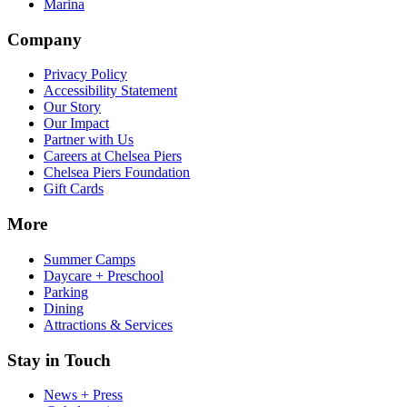
Marina​​​​‌ ‍ ​‍​‍‌‍ ‌ ​‍‌‍‍‌‌‍‌ ‌‍‍‌‌‍ ‍​‍​‍​ ‍‍​‍​‍‌ ​ ‌‍​‌‌‍ ‍‌‍‍‌‌ ‌​‌ ‍‌​‍ ‍‌‍‍‌‌‍ ​‍​‍​‍ ​​‍​‍‌‍‍​‌ ​‍‌‍‌‌‌‍‌‍​‍​‍​ ‍‍​‍​‍‌‍‍​‌ ‌​‌ ‌​‌ ​​‌ ​ ​ ‍‍​‍ ​‍ ‌‍​ ‌‍‍​‌‍‌‌‌‍ ​‌ ​ ‌‍‌‌‌‍​‌‌ ​​‌‍‍‌‌‍‌‌‌ ​‍‌ ​ ​‍ ‍‌ ​ ‌‍​‌‌‍ ‍‌‍‍‌‌ ‌​‌ ‍‌​‍ ‍‌ ​ ‌ ‌​‌ ‌‌‌‍‌​‌‍‍‌‌‍ ​‍ ‌‍‍‌‌‍ ‍‌ ‌​‌‍‌‌‌‍ ‍‌ ‌​​‍ ‌‍‌‌‌‍‌​‌‍‍‌‌ ‌​​‍ ‌‍ ‌‌‍ ‌‍‌​‌‍‌‌​ ‌‌ ​​‌ ​‍‌‍‌‌‌ ​ ‌‍‌‌‌‍ ‍‌ ‌​‌‍​‌‌ ‌​‌‍‍‌‌‍ ‌‍ ‍​ ‍ ‌‍‍‌‌‍‌​​ ‌‌‍‌‍‌‍ ‌‍ ‌ ‌​‌‍‌‌‌ ​‍​ ‍ ‌ ‌​‌ ‍‌‌ ​​‌‍‌‌​ ‌‌‍‌‍‌‍ ‌‍ ‌ ‌​‌‍‌‌‌ ​‍​ ‍ ‌ ​​‌‍​‌‌ ‌​‌‍‍​​ ‌‌‍​ ‌‍ ‌‍ ​‌ ‌‌‌‍ ‌‌‍ ‍‌ ​ ​‍‌‌​ ‌‌‌​​‍‌‌ ‌‍‍ ‌‍‌‌‌ ‍‌​‍‌‌​ ​ ‌​‌​​‍‌‌​ ​ ‌​‌​​‍‌‌​ ​‍​ ​‍‌‍‌‌‌‍​‍​ ​‍​ ‍​‌‍​ ​ ‌‌‌‍​ ‌‍​ ‌‍‌‌‌‍​‍‌‍​‌​ ​‌​‍‌‌​ ​‍​ ​‍​‍‌‌​ ‌‌‌​‌​​‍ ‍‌‍ ​‌‍‍‌‌‍ ‍‌‍‍ ‌ ​ ​‍‌‌​ ‌‌‌​​‍‌‌ ‌‍‍ ‌‍‌‌‌ ‍‌​‍‌‌​ ​ ‌​‌​​‍‌‌​ ​ ‌​‌​​‍‌‌​ ​‍​ ​‍​ ‌‍​ ‌‌​ ‌‍​ ‌‌‌‍‌‌‌‍‌‍‌‍​‌​ ​​​ ‌‍​ ‌‌​ ‌​‌‍‌​​‍‌‌​ ​‍​ ​‍​‍‌‌​ ‌‌‌​‌​​‍ ‍‌‍ ‍‌‍​‌‌‍ ‌‌‍‌‌​ ‌‍​‍‌‍​‌‌ ​ ‌‍‌‌‌‌‌‌‌ ​‍‌‍ ​​ ‌‌‍‍​‌ ‌​‌ ‌​‌ ​​‌ ​ ​‍‌‌​ ​ ‌​​‌​‍‌‌​ ​‍‌​‌‍​‍‌‌​ ​‍‌​‌‍‌‍​ ‌‍‍​‌‍‌‌‌‍ ​‌ ​ ‌‍‌‌‌‍​‌‌ ​​‌‍‍‌‌‍‌‌‌ ​‍‌ ​ ​‍ ‍‌ ​ ‌‍​‌‌‍ ‍‌‍‍‌‌ ‌​‌ ‍‌​‍ ‍‌ ​ ‌ ‌​‌ ‌‌‌‍‌​‌‍‍‌‌‍ ​‍‌‍‌‍‍‌‌‍‌​​ ‌‌‍‌‍‌‍ ‌‍ ‌ ‌​‌‍‌‌‌ ​‍​‍‌‍‌ ‌​‌ ‍‌‌ ​​‌‍‌‌​ ‌‌‍‌‍‌‍ ‌‍ ‌ ‌​‌‍‌‌‌ ​‍​‍‌‍‌ ​​‌‍​‌‌ ‌​‌‍‍​​ ‌‌‍​ ‌‍ ‌‍ ​‌ ‌‌‌‍ ‌‌‍ ‍‌ ​ ​‍‌‌​ ‌‌‌​​‍‌‌ ‌‍‍ ‌‍‌‌‌ ‍‌​‍‌‌​ ​ ‌​‌​​‍‌‌​ ​ ‌​‌​​‍‌‌​ ​‍​ ​‍‌‍‌‌‌‍​‍​ ​‍​ ‍​‌‍​ ​ ‌‌‌‍​ ‌‍​ ‌‍‌‌‌‍​‍‌‍​‌​ ​‌​‍‌‌​ ​‍​ ​‍​‍‌‌​ ‌‌‌​‌​​‍ ‍‌‍ ​‌‍‍‌‌‍ ‍‌‍‍ ‌ ​ ​‍‌‌​ ‌‌‌​​‍‌‌ ‌‍‍ ‌‍‌‌‌ ‍‌​‍‌‌​ ​ ‌​‌​​‍‌‌​ ​ ‌​‌​​‍‌‌​ ​‍​ ​‍​ ‌‍​ ‌‌​ ‌‍​ ‌‌‌‍‌‌‌‍‌‍‌‍​‌​ ​​​ ‌‍​ ‌‌​ ‌​‌‍‌​​‍‌‌​ ​‍​ ​‍​‍‌‌​ ‌‌‌​‌​​‍ ‍‌‍ ‍‌‍​‌‌‍ ‌‌‍‌‌​‍‌‍‌ ​​‌‍‌‌‌ ​‍‌ ​ ‌ ​​‌‍‌‌‌‍​ ‌ ‌​‌‍‍‌‌ ‌‍‌‍‌‌​ ‌‌ ​​‌ ‌‌‌‍​‍‌‍ ​‌‍‍‌‌ ​ ‌‍‍​‌‍‌‌‌‍‌​​‍​‍‌ ‌
Company​​​​‌ ‍ ​‍​‍‌‍ ‌ ​‍‌‍‍‌‌‍‌ ‌‍‍‌‌‍ ‍​‍​‍​ ‍‍​‍​‍‌ ​ ‌‍​‌‌‍ ‍‌‍‍‌‌ ‌​‌ ‍‌​‍ ‍‌‍‍‌‌‍ ​‍​‍​‍ ​​‍​‍‌‍‍​‌ ​‍‌‍‌‌‌‍‌‍​‍​‍​ ‍‍​‍​‍‌‍‍​‌ ‌​‌ ‌​‌ ​​‌ ​ ​ ‍‍​‍ ​‍ ‌‍​ ‌‍‍​‌‍‌‌‌‍ ​‌ ​ ‌‍‌‌‌‍​‌‌ ​​‌‍‍‌‌‍‌‌‌ ​‍‌ ​ ​‍ ‍‌ ​ ‌‍​‌‌‍ ‍‌‍‍‌‌ ‌​‌ ‍‌​‍ ‍‌ ​ ‌ ‌​‌ ‌‌‌‍‌​‌‍‍‌‌‍ ​‍ ‌‍‍‌‌‍ ‍‌ ‌​‌‍‌‌‌‍ ‍‌ ‌​​‍ ‌‍‌‌‌‍‌​‌‍‍‌‌ ‌​​‍ ‌‍ ‌‌‍ ‌‍‌​‌‍‌‌​ ‌‌ ​​‌ ​‍‌‍‌‌‌ ​ ‌‍‌‌‌‍ ‍‌ ‌​‌‍​‌‌ ‌​‌‍‍‌‌‍ ‌‍ ‍​ ‍ ‌‍‍‌‌‍‌​​ ‌‌‍‌‍‌‍ ‌‍ ‌ ‌​‌‍‌‌‌ ​‍​ ‍ ‌ ‌​‌ ‍‌‌ ​​‌‍‌‌​ ‌‌‍‌‍‌‍ ‌‍ ‌ ‌​‌‍‌‌‌ ​‍​ ‍ ‌ ​​‌‍​‌‌ ‌​‌‍‍​​ ‌‌‍​ ‌‍ ‌‍ ​‌ ‌‌‌‍ ‌‌‍ ‍‌ ​ ​‍‌‌​ ‌‌‌​​‍‌‌ ‌‍‍ ‌‍‌‌‌ ‍‌​‍‌‌​ ​ ‌​‌​​‍‌‌​ ​ ‌​‌​​‍‌‌​ ​‍​ ​‍‌‍​ ​ ​ ​ ‌​​ ​​‌‍​ ​ ‌‍‌‍‌​​ ‌​‌‍‌‍‌‍‌‌‌‍‌‌‌‍‌​​‍‌‌​ ​‍​ ​‍​‍‌‌​ ‌‌‌​‌​​‍ ‍‌ ‌​‌‍‍‌‌ ‌​‌‍ ​‌‍‌‌​ ‌‍​‍‌‍​‌‌ ​ ‌‍‌‌‌‌‌‌‌ ​‍‌‍ ​​ ‌‌‍‍​‌ ‌​‌ ‌​‌ ​​‌ ​ ​‍‌‌​ ​ ‌​​‌​‍‌‌​ ​‍‌​‌‍​‍‌‌​ ​‍‌​‌‍‌‍​ ‌‍‍​‌‍‌‌‌‍ ​‌ ​ ‌‍‌‌‌‍​‌‌ ​​‌‍‍‌‌‍‌‌‌ ​‍‌ ​ ​‍ ‍‌ ​ ‌‍​‌‌‍ ‍‌‍‍‌‌ ‌​‌ ‍‌​‍ ‍‌ ​ ‌ ‌​‌ ‌‌‌‍‌​‌‍‍‌‌‍ ​‍‌‍‌‍‍‌‌‍‌​​ ‌‌‍‌‍‌‍ ‌‍ ‌ ‌​‌‍‌‌‌ ​‍​‍‌‍‌ ‌​‌ ‍‌‌ ​​‌‍‌‌​ ‌‌‍‌‍‌‍ ‌‍ ‌ ‌​‌‍‌‌‌ ​‍​‍‌‍‌ ​​‌‍​‌‌ ‌​‌‍‍​​ ‌‌‍​ ‌‍ ‌‍ ​‌ ‌‌‌‍ ‌‌‍ ‍‌ ​ ​‍‌‌​ ‌‌‌​​‍‌‌ ‌‍‍ ‌‍‌‌‌ ‍‌​‍‌‌​ ​ ‌​‌​​‍‌‌​ ​ ‌​‌​​‍‌‌​ ​‍​ ​‍‌‍​ ​ ​ ​ ‌​​ ​​‌‍​ ​ ‌‍‌‍‌​​ ‌​‌‍‌‍‌‍‌‌‌‍‌‌‌‍‌​​‍‌‌​ ​‍​ ​‍​‍‌‌​ ‌‌‌​‌​​‍ ‍‌ ‌​‌‍‍‌‌ ‌​‌‍ ​‌‍‌‌​‍‌‍‌ ​​‌‍‌‌‌ ​‍‌ ​ ‌ ​​‌‍‌‌‌‍​ ‌ ‌​‌‍‍‌‌ ‌‍‌‍‌‌​ ‌‌ ​​‌ ‌‌‌‍​‍‌‍ ​‌‍‍‌‌ ​ ‌‍‍​‌‍‌‌‌‍‌​​‍​‍‌ ‌
Privacy Policy​​​​‌ ‍ ​‍​‍‌‍ ‌ ​‍‌‍‍‌‌‍‌ ‌‍‍‌‌‍ ‍​‍​‍​ ‍‍​‍​‍‌ ​ ‌‍​‌‌‍ ‍‌‍‍‌‌ ‌​‌ ‍‌​‍ ‍‌‍‍‌‌‍ ​‍​‍​‍ ​​‍​‍‌‍‍​‌ ​‍‌‍‌‌‌‍‌‍​‍​‍​ ‍‍​‍​‍‌‍‍​‌ ‌​‌ ‌​‌ ​​‌ ​ ​ ‍‍​‍ ​‍ ‌‍​ ‌‍‍​‌‍‌‌‌‍ ​‌ ​ ‌‍‌‌‌‍​‌‌ ​​‌‍‍‌‌‍‌‌‌ ​‍‌ ​ ​‍ ‍‌ ​ ‌‍​‌‌‍ ‍‌‍‍‌‌ ‌​‌ ‍‌​‍ ‍‌ ​ ‌ ‌​‌ ‌‌‌‍‌​‌‍‍‌‌‍ ​‍ ‌‍‍‌‌‍ ‍‌ ‌​‌‍‌‌‌‍ ‍‌ ‌​​‍ ‌‍‌‌‌‍‌​‌‍‍‌‌ ‌​​‍ ‌‍ ‌‌‍ ‌‍‌​‌‍‌‌​ ‌‌ ​​‌ ​‍‌‍‌‌‌ ​ ‌‍‌‌‌‍ ‍‌ ‌​‌‍​‌‌ ‌​‌‍‍‌‌‍ ‌‍ ‍​ ‍ ‌‍‍‌‌‍‌​​ ‌‌‍‌‍‌‍ ‌‍ ‌ ‌​‌‍‌‌‌ ​‍​ ‍ ‌ ‌​‌ ‍‌‌ ​​‌‍‌‌​ ‌‌‍‌‍‌‍ ‌‍ ‌ ‌​‌‍‌‌‌ ​‍​ ‍ ‌ ​​‌‍​‌‌ ‌​‌‍‍​​ ‌‌‍​ ‌‍ ‌‍ ​‌ ‌‌‌‍ ‌‌‍ ‍‌ ​ ​‍‌‌​ ‌‌‌​​‍‌‌ ‌‍‍ ‌‍‌‌‌ ‍‌​‍‌‌​ ​ ‌​‌​​‍‌‌​ ​ ‌​‌​​‍‌‌​ ​‍​ ​‍‌‍​ ​ ​ ​ ‌​​ ​​‌‍​ ​ ‌‍‌‍‌​​ ‌​‌‍‌‍‌‍‌‌‌‍‌‌‌‍‌​​‍‌‌​ ​‍​ ​‍​‍‌‌​ ‌‌‌​‌​​‍ ‍‌‍ ​‌‍‍‌‌‍ ‍‌‍‍ ‌ ​ ​‍‌‌​ ‌‌‌​​‍‌‌ ‌‍‍ ‌‍‌‌‌ ‍‌​‍‌‌​ ​ ‌​‌​​‍‌‌​ ​ ‌​‌​​‍‌‌​ ​‍​ ​‍​ ​​​ ‍‌‌‍‌‌​ ‍​​ ‍‌​ ​‍‌‍​‍‌‍​‍​ ​‍​ ‍​‌‍​‌​ ​​​‍‌‌​ ​‍​ ​‍​‍‌‌​ ‌‌‌​‌​​‍ ‍‌‍ ‍‌‍​‌‌‍ ‌‌‍‌‌​ ‌‍​‍‌‍​‌‌ ​ ‌‍‌‌‌‌‌‌‌ ​‍‌‍ ​​ ‌‌‍‍​‌ ‌​‌ ‌​‌ ​​‌ ​ ​‍‌‌​ ​ ‌​​‌​‍‌‌​ ​‍‌​‌‍​‍‌‌​ ​‍‌​‌‍‌‍​ ‌‍‍​‌‍‌‌‌‍ ​‌ ​ ‌‍‌‌‌‍​‌‌ ​​‌‍‍‌‌‍‌‌‌ ​‍‌ ​ ​‍ ‍‌ ​ ‌‍​‌‌‍ ‍‌‍‍‌‌ ‌​‌ ‍‌​‍ ‍‌ ​ ‌ ‌​‌ ‌‌‌‍‌​‌‍‍‌‌‍ ​‍‌‍‌‍‍‌‌‍‌​​ ‌‌‍‌‍‌‍ ‌‍ ‌ ‌​‌‍‌‌‌ ​‍​‍‌‍‌ ‌​‌ ‍‌‌ ​​‌‍‌‌​ ‌‌‍‌‍‌‍ ‌‍ ‌ ‌​‌‍‌‌‌ ​‍​‍‌‍‌ ​​‌‍​‌‌ ‌​‌‍‍​​ ‌‌‍​ ‌‍ ‌‍ ​‌ ‌‌‌‍ ‌‌‍ ‍‌ ​ ​‍‌‌​ ‌‌‌​​‍‌‌ ‌‍‍ ‌‍‌‌‌ ‍‌​‍‌‌​ ​ ‌​‌​​‍‌‌​ ​ ‌​‌​​‍‌‌​ ​‍​ ​‍‌‍​ ​ ​ ​ ‌​​ ​​‌‍​ ​ ‌‍‌‍‌​​ ‌​‌‍‌‍‌‍‌‌‌‍‌‌‌‍‌​​‍‌‌​ ​‍​ ​‍​‍‌‌​ ‌‌‌​‌​​‍ ‍‌‍ ​‌‍‍‌‌‍ ‍‌‍‍ ‌ ​ ​‍‌‌​ ‌‌‌​​‍‌‌ ‌‍‍ ‌‍‌‌‌ ‍‌​‍‌‌​ ​ ‌​‌​​‍‌‌​ ​ ‌​‌​​‍‌‌​ ​‍​ ​‍​ ​​​ ‍‌‌‍‌‌​ ‍​​ ‍‌​ ​‍‌‍​‍‌‍​‍​ ​‍​ ‍​‌‍​‌​ ​​​‍‌‌​ ​‍​ ​‍​‍‌‌​ ‌‌‌​‌​​‍ ‍‌‍ ‍‌‍​‌‌‍ ‌‌‍‌‌​‍‌‍‌ ​​‌‍‌‌‌ ​‍‌ ​ ‌ ​​‌‍‌‌‌‍​ ‌ ‌​‌‍‍‌‌ ‌‍‌‍‌‌​ ‌‌ ​​‌ ‌‌‌‍​‍‌‍ ​‌‍‍‌‌ ​ ‌‍‍​‌‍‌‌‌‍‌​​‍​‍‌ ‌
Accessibility Statement​​​​‌ ‍ ​‍​‍‌‍ ‌ ​‍‌‍‍‌‌‍‌ ‌‍‍‌‌‍ ‍​‍​‍​ ‍‍​‍​‍‌ ​ ‌‍​‌‌‍ ‍‌‍‍‌‌ ‌​‌ ‍‌​‍ ‍‌‍‍‌‌‍ ​‍​‍​‍ ​​‍​‍‌‍‍​‌ ​‍‌‍‌‌‌‍‌‍​‍​‍​ ‍‍​‍​‍‌‍‍​‌ ‌​‌ ‌​‌ ​​‌ ​ ​ ‍‍​‍ ​‍ ‌‍​ ‌‍‍​‌‍‌‌‌‍ ​‌ ​ ‌‍‌‌‌‍​‌‌ ​​‌‍‍‌‌‍‌‌‌ ​‍‌ ​ ​‍ ‍‌ ​ ‌‍​‌‌‍ ‍‌‍‍‌‌ ‌​‌ ‍‌​‍ ‍‌ ​ ‌ ‌​‌ ‌‌‌‍‌​‌‍‍‌‌‍ ​‍ ‌‍‍‌‌‍ ‍‌ ‌​‌‍‌‌‌‍ ‍‌ ‌​​‍ ‌‍‌‌‌‍‌​‌‍‍‌‌ ‌​​‍ ‌‍ ‌‌‍ ‌‍‌​‌‍‌‌​ ‌‌ ​​‌ ​‍‌‍‌‌‌ ​ ‌‍‌‌‌‍ ‍‌ ‌​‌‍​‌‌ ‌​‌‍‍‌‌‍ ‌‍ ‍​ ‍ ‌‍‍‌‌‍‌​​ ‌‌‍‌‍‌‍ ‌‍ ‌ ‌​‌‍‌‌‌ ​‍​ ‍ ‌ ‌​‌ ‍‌‌ ​​‌‍‌‌​ ‌‌‍‌‍‌‍ ‌‍ ‌ ‌​‌‍‌‌‌ ​‍​ ‍ ‌ ​​‌‍​‌‌ ‌​‌‍‍​​ ‌‌‍​ ‌‍ ‌‍ ​‌ ‌‌‌‍ ‌‌‍ ‍‌ ​ ​‍‌‌​ ‌‌‌​​‍‌‌ ‌‍‍ ‌‍‌‌‌ ‍‌​‍‌‌​ ​ ‌​‌​​‍‌‌​ ​ ‌​‌​​‍‌‌​ ​‍​ ​‍‌‍​ ​ ​ ​ ‌​​ ​​‌‍​ ​ ‌‍‌‍‌​​ ‌​‌‍‌‍‌‍‌‌‌‍‌‌‌‍‌​​‍‌‌​ ​‍​ ​‍​‍‌‌​ ‌‌‌​‌​​‍ ‍‌‍ ​‌‍‍‌‌‍ ‍‌‍‍ ‌ ​ ​‍‌‌​ ‌‌‌​​‍‌‌ ‌‍‍ ‌‍‌‌‌ ‍‌​‍‌‌​ ​ ‌​‌​​‍‌‌​ ​ ‌​‌​​‍‌‌​ ​‍​ ​‍​ ​ ​ ‌‍​ ‌ ​ ​ ‌‍​‌​ ‌‍​ ‌ ​ ‍‌​ ​‌​ ‌‍‌‍‌​​ ​​​‍‌‌​ ​‍​ ​‍​‍‌‌​ ‌‌‌​‌​​‍ ‍‌‍ ‍‌‍​‌‌‍ ‌‌‍‌‌​ ‌‍​‍‌‍​‌‌ ​ ‌‍‌‌‌‌‌‌‌ ​‍‌‍ ​​ ‌‌‍‍​‌ ‌​‌ ‌​‌ ​​‌ ​ ​‍‌‌​ ​ ‌​​‌​‍‌‌​ ​‍‌​‌‍​‍‌‌​ ​‍‌​‌‍‌‍​ ‌‍‍​‌‍‌‌‌‍ ​‌ ​ ‌‍‌‌‌‍​‌‌ ​​‌‍‍‌‌‍‌‌‌ ​‍‌ ​ ​‍ ‍‌ ​ ‌‍​‌‌‍ ‍‌‍‍‌‌ ‌​‌ ‍‌​‍ ‍‌ ​ ‌ ‌​‌ ‌‌‌‍‌​‌‍‍‌‌‍ ​‍‌‍‌‍‍‌‌‍‌​​ ‌‌‍‌‍‌‍ ‌‍ ‌ ‌​‌‍‌‌‌ ​‍​‍‌‍‌ ‌​‌ ‍‌‌ ​​‌‍‌‌​ ‌‌‍‌‍‌‍ ‌‍ ‌ ‌​‌‍‌‌‌ ​‍​‍‌‍‌ ​​‌‍​‌‌ ‌​‌‍‍​​ ‌‌‍​ ‌‍ ‌‍ ​‌ ‌‌‌‍ ‌‌‍ ‍‌ ​ ​‍‌‌​ ‌‌‌​​‍‌‌ ‌‍‍ ‌‍‌‌‌ ‍‌​‍‌‌​ ​ ‌​‌​​‍‌‌​ ​ ‌​‌​​‍‌‌​ ​‍​ ​‍‌‍​ ​ ​ ​ ‌​​ ​​‌‍​ ​ ‌‍‌‍‌​​ ‌​‌‍‌‍‌‍‌‌‌‍‌‌‌‍‌​​‍‌‌​ ​‍​ ​‍​‍‌‌​ ‌‌‌​‌​​‍ ‍‌‍ ​‌‍‍‌‌‍ ‍‌‍‍ ‌ ​ ​‍‌‌​ ‌‌‌​​‍‌‌ ‌‍‍ ‌‍‌‌‌ ‍‌​‍‌‌​ ​ ‌​‌​​‍‌‌​ ​ ‌​‌​​‍‌‌​ ​‍​ ​‍​ ​ ​ ‌‍​ ‌ ​ ​ ‌‍​‌​ ‌‍​ ‌ ​ ‍‌​ ​‌​ ‌‍‌‍‌​​ ​​​‍‌‌​ ​‍​ ​‍​‍‌‌​ ‌‌‌​‌​​‍ ‍‌‍ ‍‌‍​‌‌‍ ‌‌‍‌‌​‍‌‍‌ ​​‌‍‌‌‌ ​‍‌ ​ ‌ ​​‌‍‌‌‌‍​ ‌ ‌​‌‍‍‌‌ ‌‍‌‍‌‌​ ‌‌ ​​‌ ‌‌‌‍​‍‌‍ ​‌‍‍‌‌ ​ ‌‍‍​‌‍‌‌‌‍‌​​‍​‍‌ ‌
Our Story​​​​‌ ‍ ​‍​‍‌‍ ‌ ​‍‌‍‍‌‌‍‌ ‌‍‍‌‌‍ ‍​‍​‍​ ‍‍​‍​‍‌ ​ ‌‍​‌‌‍ ‍‌‍‍‌‌ ‌​‌ ‍‌​‍ ‍‌‍‍‌‌‍ ​‍​‍​‍ ​​‍​‍‌‍‍​‌ ​‍‌‍‌‌‌‍‌‍​‍​‍​ ‍‍​‍​‍‌‍‍​‌ ‌​‌ ‌​‌ ​​‌ ​ ​ ‍‍​‍ ​‍ ‌‍​ ‌‍‍​‌‍‌‌‌‍ ​‌ ​ ‌‍‌‌‌‍​‌‌ ​​‌‍‍‌‌‍‌‌‌ ​‍‌ ​ ​‍ ‍‌ ​ ‌‍​‌‌‍ ‍‌‍‍‌‌ ‌​‌ ‍‌​‍ ‍‌ ​ ‌ ‌​‌ ‌‌‌‍‌​‌‍‍‌‌‍ ​‍ ‌‍‍‌‌‍ ‍‌ ‌​‌‍‌‌‌‍ ‍‌ ‌​​‍ ‌‍‌‌‌‍‌​‌‍‍‌‌ ‌​​‍ ‌‍ ‌‌‍ ‌‍‌​‌‍‌‌​ ‌‌ ​​‌ ​‍‌‍‌‌‌ ​ ‌‍‌‌‌‍ ‍‌ ‌​‌‍​‌‌ ‌​‌‍‍‌‌‍ ‌‍ ‍​ ‍ ‌‍‍‌‌‍‌​​ ‌‌‍‌‍‌‍ ‌‍ ‌ ‌​‌‍‌‌‌ ​‍​ ‍ ‌ ‌​‌ ‍‌‌ ​​‌‍‌‌​ ‌‌‍‌‍‌‍ ‌‍ ‌ ‌​‌‍‌‌‌ ​‍​ ‍ ‌ ​​‌‍​‌‌ ‌​‌‍‍​​ ‌‌‍​ ‌‍ ‌‍ ​‌ ‌‌‌‍ ‌‌‍ ‍‌ ​ ​‍‌‌​ ‌‌‌​​‍‌‌ ‌‍‍ ‌‍‌‌‌ ‍‌​‍‌‌​ ​ ‌​‌​​‍‌‌​ ​ ‌​‌​​‍‌‌​ ​‍​ ​‍‌‍​ ​ ​ ​ ‌​​ ​​‌‍​ ​ ‌‍‌‍‌​​ ‌​‌‍‌‍‌‍‌‌‌‍‌‌‌‍‌​​‍‌‌​ ​‍​ ​‍​‍‌‌​ ‌‌‌​‌​​‍ ‍‌‍ ​‌‍‍‌‌‍ ‍‌‍‍ ‌ ​ ​‍‌‌​ ‌‌‌​​‍‌‌ ‌‍‍ ‌‍‌‌‌ ‍‌​‍‌‌​ ​ ‌​‌​​‍‌‌​ ​ ‌​‌​​‍‌‌​ ​‍​ ​‍‌‍‌‍​ ​ ​ ‌‌‌‍‌​‌‍​ ​ ​​​ ​ ​ ‌‍​ ‌‍​ ​ ‌‍​‍​ ​‍​‍‌‌​ ​‍​ ​‍​‍‌‌​ ‌‌‌​‌​​‍ ‍‌‍ ‍‌‍​‌‌‍ ‌‌‍‌‌​ ‌‍​‍‌‍​‌‌ ​ ‌‍‌‌‌‌‌‌‌ ​‍‌‍ ​​ ‌‌‍‍​‌ ‌​‌ ‌​‌ ​​‌ ​ ​‍‌‌​ ​ ‌​​‌​‍‌‌​ ​‍‌​‌‍​‍‌‌​ ​‍‌​‌‍‌‍​ ‌‍‍​‌‍‌‌‌‍ ​‌ ​ ‌‍‌‌‌‍​‌‌ ​​‌‍‍‌‌‍‌‌‌ ​‍‌ ​ ​‍ ‍‌ ​ ‌‍​‌‌‍ ‍‌‍‍‌‌ ‌​‌ ‍‌​‍ ‍‌ ​ ‌ ‌​‌ ‌‌‌‍‌​‌‍‍‌‌‍ ​‍‌‍‌‍‍‌‌‍‌​​ ‌‌‍‌‍‌‍ ‌‍ ‌ ‌​‌‍‌‌‌ ​‍​‍‌‍‌ ‌​‌ ‍‌‌ ​​‌‍‌‌​ ‌‌‍‌‍‌‍ ‌‍ ‌ ‌​‌‍‌‌‌ ​‍​‍‌‍‌ ​​‌‍​‌‌ ‌​‌‍‍​​ ‌‌‍​ ‌‍ ‌‍ ​‌ ‌‌‌‍ ‌‌‍ ‍‌ ​ ​‍‌‌​ ‌‌‌​​‍‌‌ ‌‍‍ ‌‍‌‌‌ ‍‌​‍‌‌​ ​ ‌​‌​​‍‌‌​ ​ ‌​‌​​‍‌‌​ ​‍​ ​‍‌‍​ ​ ​ ​ ‌​​ ​​‌‍​ ​ ‌‍‌‍‌​​ ‌​‌‍‌‍‌‍‌‌‌‍‌‌‌‍‌​​‍‌‌​ ​‍​ ​‍​‍‌‌​ ‌‌‌​‌​​‍ ‍‌‍ ​‌‍‍‌‌‍ ‍‌‍‍ ‌ ​ ​‍‌‌​ ‌‌‌​​‍‌‌ ‌‍‍ ‌‍‌‌‌ ‍‌​‍‌‌​ ​ ‌​‌​​‍‌‌​ ​ ‌​‌​​‍‌‌​ ​‍​ ​‍‌‍‌‍​ ​ ​ ‌‌‌‍‌​‌‍​ ​ ​​​ ​ ​ ‌‍​ ‌‍​ ​ ‌‍​‍​ ​‍​‍‌‌​ ​‍​ ​‍​‍‌‌​ ‌‌‌​‌​​‍ ‍‌‍ ‍‌‍​‌‌‍ ‌‌‍‌‌​‍‌‍‌ ​​‌‍‌‌‌ ​‍‌ ​ ‌ ​​‌‍‌‌‌‍​ ‌ ‌​‌‍‍‌‌ ‌‍‌‍‌‌​ ‌‌ ​​‌ ‌‌‌‍​‍‌‍ ​‌‍‍‌‌ ​ ‌‍‍​‌‍‌‌‌‍‌​​‍​‍‌ ‌
Our Impact​​​​‌ ‍ ​‍​‍‌‍ ‌ ​‍‌‍‍‌‌‍‌ ‌‍‍‌‌‍ ‍​‍​‍​ ‍‍​‍​‍‌ ​ ‌‍​‌‌‍ ‍‌‍‍‌‌ ‌​‌ ‍‌​‍ ‍‌‍‍‌‌‍ ​‍​‍​‍ ​​‍​‍‌‍‍​‌ ​‍‌‍‌‌‌‍‌‍​‍​‍​ ‍‍​‍​‍‌‍‍​‌ ‌​‌ ‌​‌ ​​‌ ​ ​ ‍‍​‍ ​‍ ‌‍​ ‌‍‍​‌‍‌‌‌‍ ​‌ ​ ‌‍‌‌‌‍​‌‌ ​​‌‍‍‌‌‍‌‌‌ ​‍‌ ​ ​‍ ‍‌ ​ ‌‍​‌‌‍ ‍‌‍‍‌‌ ‌​‌ ‍‌​‍ ‍‌ ​ ‌ ‌​‌ ‌‌‌‍‌​‌‍‍‌‌‍ ​‍ ‌‍‍‌‌‍ ‍‌ ‌​‌‍‌‌‌‍ ‍‌ ‌​​‍ ‌‍‌‌‌‍‌​‌‍‍‌‌ ‌​​‍ ‌‍ ‌‌‍ ‌‍‌​‌‍‌‌​ ‌‌ ​​‌ ​‍‌‍‌‌‌ ​ ‌‍‌‌‌‍ ‍‌ ‌​‌‍​‌‌ ‌​‌‍‍‌‌‍ ‌‍ ‍​ ‍ ‌‍‍‌‌‍‌​​ ‌‌‍‌‍‌‍ ‌‍ ‌ ‌​‌‍‌‌‌ ​‍​ ‍ ‌ ‌​‌ ‍‌‌ ​​‌‍‌‌​ ‌‌‍‌‍‌‍ ‌‍ ‌ ‌​‌‍‌‌‌ ​‍​ ‍ ‌ ​​‌‍​‌‌ ‌​‌‍‍​​ ‌‌‍​ ‌‍ ‌‍ ​‌ ‌‌‌‍ ‌‌‍ ‍‌ ​ ​‍‌‌​ ‌‌‌​​‍‌‌ ‌‍‍ ‌‍‌‌‌ ‍‌​‍‌‌​ ​ ‌​‌​​‍‌‌​ ​ ‌​‌​​‍‌‌​ ​‍​ ​‍‌‍​ ​ ​ ​ ‌​​ ​​‌‍​ ​ ‌‍‌‍‌​​ ‌​‌‍‌‍‌‍‌‌‌‍‌‌‌‍‌​​‍‌‌​ ​‍​ ​‍​‍‌‌​ ‌‌‌​‌​​‍ ‍‌‍ ​‌‍‍‌‌‍ ‍‌‍‍ ‌ ​ ​‍‌‌​ ‌‌‌​​‍‌‌ ‌‍‍ ‌‍‌‌‌ ‍‌​‍‌‌​ ​ ‌​‌​​‍‌‌​ ​ ‌​‌​​‍‌‌​ ​‍​ ​‍‌‍‌‍​ ‍‌​ ​ ‌‍​‌​ ‌​​ ​‌‌‍​‌​ ​​‌‍‌‌​ ‌‍‌‍‌​​ ‌ ​‍‌‌​ ​‍​ ​‍​‍‌‌​ ‌‌‌​‌​​‍ ‍‌‍ ‍‌‍​‌‌‍ ‌‌‍‌‌​ ‌‍​‍‌‍​‌‌ ​ ‌‍‌‌‌‌‌‌‌ ​‍‌‍ ​​ ‌‌‍‍​‌ ‌​‌ ‌​‌ ​​‌ ​ ​‍‌‌​ ​ ‌​​‌​‍‌‌​ ​‍‌​‌‍​‍‌‌​ ​‍‌​‌‍‌‍​ ‌‍‍​‌‍‌‌‌‍ ​‌ ​ ‌‍‌‌‌‍​‌‌ ​​‌‍‍‌‌‍‌‌‌ ​‍‌ ​ ​‍ ‍‌ ​ ‌‍​‌‌‍ ‍‌‍‍‌‌ ‌​‌ ‍‌​‍ ‍‌ ​ ‌ ‌​‌ ‌‌‌‍‌​‌‍‍‌‌‍ ​‍‌‍‌‍‍‌‌‍‌​​ ‌‌‍‌‍‌‍ ‌‍ ‌ ‌​‌‍‌‌‌ ​‍​‍‌‍‌ ‌​‌ ‍‌‌ ​​‌‍‌‌​ ‌‌‍‌‍‌‍ ‌‍ ‌ ‌​‌‍‌‌‌ ​‍​‍‌‍‌ ​​‌‍​‌‌ ‌​‌‍‍​​ ‌‌‍​ ‌‍ ‌‍ ​‌ ‌‌‌‍ ‌‌‍ ‍‌ ​ ​‍‌‌​ ‌‌‌​​‍‌‌ ‌‍‍ ‌‍‌‌‌ ‍‌​‍‌‌​ ​ ‌​‌​​‍‌‌​ ​ ‌​‌​​‍‌‌​ ​‍​ ​‍‌‍​ ​ ​ ​ ‌​​ ​​‌‍​ ​ ‌‍‌‍‌​​ ‌​‌‍‌‍‌‍‌‌‌‍‌‌‌‍‌​​‍‌‌​ ​‍​ ​‍​‍‌‌​ ‌‌‌​‌​​‍ ‍‌‍ ​‌‍‍‌‌‍ ‍‌‍‍ ‌ ​ ​‍‌‌​ ‌‌‌​​‍‌‌ ‌‍‍ ‌‍‌‌‌ ‍‌​‍‌‌​ ​ ‌​‌​​‍‌‌​ ​ ‌​‌​​‍‌‌​ ​‍​ ​‍‌‍‌‍​ ‍‌​ ​ ‌‍​‌​ ‌​​ ​‌‌‍​‌​ ​​‌‍‌‌​ ‌‍‌‍‌​​ ‌ ​‍‌‌​ ​‍​ ​‍​‍‌‌​ ‌‌‌​‌​​‍ ‍‌‍ ‍‌‍​‌‌‍ ‌‌‍‌‌​‍‌‍‌ ​​‌‍‌‌‌ ​‍‌ ​ ‌ ​​‌‍‌‌‌‍​ ‌ ‌​‌‍‍‌‌ ‌‍‌‍‌‌​ ‌‌ ​​‌ ‌‌‌‍​‍‌‍ ​‌‍‍‌‌ ​ ‌‍‍​‌‍‌‌‌‍‌​​‍​‍‌ ‌
Partner with Us​​​​‌ ‍ ​‍​‍‌‍ ‌ ​‍‌‍‍‌‌‍‌ ‌‍‍‌‌‍ ‍​‍​‍​ ‍‍​‍​‍‌ ​ ‌‍​‌‌‍ ‍‌‍‍‌‌ ‌​‌ ‍‌​‍ ‍‌‍‍‌‌‍ ​‍​‍​‍ ​​‍​‍‌‍‍​‌ ​‍‌‍‌‌‌‍‌‍​‍​‍​ ‍‍​‍​‍‌‍‍​‌ ‌​‌ ‌​‌ ​​‌ ​ ​ ‍‍​‍ ​‍ ‌‍​ ‌‍‍​‌‍‌‌‌‍ ​‌ ​ ‌‍‌‌‌‍​‌‌ ​​‌‍‍‌‌‍‌‌‌ ​‍‌ ​ ​‍ ‍‌ ​ ‌‍​‌‌‍ ‍‌‍‍‌‌ ‌​‌ ‍‌​‍ ‍‌ ​ ‌ ‌​‌ ‌‌‌‍‌​‌‍‍‌‌‍ ​‍ ‌‍‍‌‌‍ ‍‌ ‌​‌‍‌‌‌‍ ‍‌ ‌​​‍ ‌‍‌‌‌‍‌​‌‍‍‌‌ ‌​​‍ ‌‍ ‌‌‍ ‌‍‌​‌‍‌‌​ ‌‌ ​​‌ ​‍‌‍‌‌‌ ​ ‌‍‌‌‌‍ ‍‌ ‌​‌‍​‌‌ ‌​‌‍‍‌‌‍ ‌‍ ‍​ ‍ ‌‍‍‌‌‍‌​​ ‌‌‍‌‍‌‍ ‌‍ ‌ ‌​‌‍‌‌‌ ​‍​ ‍ ‌ ‌​‌ ‍‌‌ ​​‌‍‌‌​ ‌‌‍‌‍‌‍ ‌‍ ‌ ‌​‌‍‌‌‌ ​‍​ ‍ ‌ ​​‌‍​‌‌ ‌​‌‍‍​​ ‌‌‍​ ‌‍ ‌‍ ​‌ ‌‌‌‍ ‌‌‍ ‍‌ ​ ​‍‌‌​ ‌‌‌​​‍‌‌ ‌‍‍ ‌‍‌‌‌ ‍‌​‍‌‌​ ​ ‌​‌​​‍‌‌​ ​ ‌​‌​​‍‌‌​ ​‍​ ​‍‌‍​ ​ ​ ​ ‌​​ ​​‌‍​ ​ ‌‍‌‍‌​​ ‌​‌‍‌‍‌‍‌‌‌‍‌‌‌‍‌​​‍‌‌​ ​‍​ ​‍​‍‌‌​ ‌‌‌​‌​​‍ ‍‌‍ ​‌‍‍‌‌‍ ‍‌‍‍ ‌ ​ ​‍‌‌​ ‌‌‌​​‍‌‌ ‌‍‍ ‌‍‌‌‌ ‍‌​‍‌‌​ ​ ‌​‌​​‍‌‌​ ​ ‌​‌​​‍‌‌​ ​‍​ ​‍‌‍‌‌‌‍‌‌​ ​‌‌‍​ ‌‍​ ​ ​​‌‍‌​‌‍‌‌‌‍​‍‌‍​‌​ ‍​‌‍‌‌‌‍​‍‌‍​‍‌‍‌‍​ ‍​‌‍‌‍‌‍‌​​ ​‌‌‍‌‌​ ​​​ ​ ​ ​​​ ‌‌​ ‍‌​ ​ ​ ‍‌​ ‌ ‌‍​‌​ ‍‌‌‍‌​​ ​​​‍‌‌​ ​‍​ ​‍​‍‌‌​ ‌‌‌​‌​​‍ ‍‌‍ ‍‌‍​‌‌‍ ‌‌‍‌‌​ ‌‍​‍‌‍​‌‌ ​ ‌‍‌‌‌‌‌‌‌ ​‍‌‍ ​​ ‌‌‍‍​‌ ‌​‌ ‌​‌ ​​‌ ​ ​‍‌‌​ ​ ‌​​‌​‍‌‌​ ​‍‌​‌‍​‍‌‌​ ​‍‌​‌‍‌‍​ ‌‍‍​‌‍‌‌‌‍ ​‌ ​ ‌‍‌‌‌‍​‌‌ ​​‌‍‍‌‌‍‌‌‌ ​‍‌ ​ ​‍ ‍‌ ​ ‌‍​‌‌‍ ‍‌‍‍‌‌ ‌​‌ ‍‌​‍ ‍‌ ​ ‌ ‌​‌ ‌‌‌‍‌​‌‍‍‌‌‍ ​‍‌‍‌‍‍‌‌‍‌​​ ‌‌‍‌‍‌‍ ‌‍ ‌ ‌​‌‍‌‌‌ ​‍​‍‌‍‌ ‌​‌ ‍‌‌ ​​‌‍‌‌​ ‌‌‍‌‍‌‍ ‌‍ ‌ ‌​‌‍‌‌‌ ​‍​‍‌‍‌ ​​‌‍​‌‌ ‌​‌‍‍​​ ‌‌‍​ ‌‍ ‌‍ ​‌ ‌‌‌‍ ‌‌‍ ‍‌ ​ ​‍‌‌​ ‌‌‌​​‍‌‌ ‌‍‍ ‌‍‌‌‌ ‍‌​‍‌‌​ ​ ‌​‌​​‍‌‌​ ​ ‌​‌​​‍‌‌​ ​‍​ ​‍‌‍​ ​ ​ ​ ‌​​ ​​‌‍​ ​ ‌‍‌‍‌​​ ‌​‌‍‌‍‌‍‌‌‌‍‌‌‌‍‌​​‍‌‌​ ​‍​ ​‍​‍‌‌​ ‌‌‌​‌​​‍ ‍‌‍ ​‌‍‍‌‌‍ ‍‌‍‍ ‌ ​ ​‍‌‌​ ‌‌‌​​‍‌‌ ‌‍‍ ‌‍‌‌‌ ‍‌​‍‌‌​ ​ ‌​‌​​‍‌‌​ ​ ‌​‌​​‍‌‌​ ​‍​ ​‍‌‍‌‌‌‍‌‌​ ​‌‌‍​ ‌‍​ ​ ​​‌‍‌​‌‍‌‌‌‍​‍‌‍​‌​ ‍​‌‍‌‌‌‍​‍‌‍​‍‌‍‌‍​ ‍​‌‍‌‍‌‍‌​​ ​‌‌‍‌‌​ ​​​ ​ ​ ​​​ ‌‌​ ‍‌​ ​ ​ ‍‌​ ‌ ‌‍​‌​ ‍‌‌‍‌​​ ​​​‍‌‌​ ​‍​ ​‍​‍‌‌​ ‌‌‌​‌​​‍ ‍‌‍ ‍‌‍​‌‌‍ ‌‌‍‌‌​‍‌‍‌ ​​‌‍‌‌‌ ​‍‌ ​ ‌ ​​‌‍‌‌‌‍​ ‌ ‌​‌‍‍‌‌ ‌‍‌‍‌‌​ ‌‌ ​​‌ ‌‌‌‍​‍‌‍ ​‌‍‍‌‌ ​ ‌‍‍​‌‍‌‌‌‍‌​​‍​‍‌ ‌
Careers at Chelsea Piers​​​​‌ ‍ ​‍​‍‌‍ ‌ ​‍‌‍‍‌‌‍‌ ‌‍‍‌‌‍ ‍​‍​‍​ ‍‍​‍​‍‌ ​ ‌‍​‌‌‍ ‍‌‍‍‌‌ ‌​‌ ‍‌​‍ ‍‌‍‍‌‌‍ ​‍​‍​‍ ​​‍​‍‌‍‍​‌ ​‍‌‍‌‌‌‍‌‍​‍​‍​ ‍‍​‍​‍‌‍‍​‌ ‌​‌ ‌​‌ ​​‌ ​ ​ ‍‍​‍ ​‍ ‌‍​ ‌‍‍​‌‍‌‌‌‍ ​‌ ​ ‌‍‌‌‌‍​‌‌ ​​‌‍‍‌‌‍‌‌‌ ​‍‌ ​ ​‍ ‍‌ ​ ‌‍​‌‌‍ ‍‌‍‍‌‌ ‌​‌ ‍‌​‍ ‍‌ ​ ‌ ‌​‌ ‌‌‌‍‌​‌‍‍‌‌‍ ​‍ ‌‍‍‌‌‍ ‍‌ ‌​‌‍‌‌‌‍ ‍‌ ‌​​‍ ‌‍‌‌‌‍‌​‌‍‍‌‌ ‌​​‍ ‌‍ ‌‌‍ ‌‍‌​‌‍‌‌​ ‌‌ ​​‌ ​‍‌‍‌‌‌ ​ ‌‍‌‌‌‍ ‍‌ ‌​‌‍​‌‌ ‌​‌‍‍‌‌‍ ‌‍ ‍​ ‍ ‌‍‍‌‌‍‌​​ ‌‌‍‌‍‌‍ ‌‍ ‌ ‌​‌‍‌‌‌ ​‍​ ‍ ‌ ‌​‌ ‍‌‌ ​​‌‍‌‌​ ‌‌‍‌‍‌‍ ‌‍ ‌ ‌​‌‍‌‌‌ ​‍​ ‍ ‌ ​​‌‍​‌‌ ‌​‌‍‍​​ ‌‌‍​ ‌‍ ‌‍ ​‌ ‌‌‌‍ ‌‌‍ ‍‌ ​ ​‍‌‌​ ‌‌‌​​‍‌‌ ‌‍‍ ‌‍‌‌‌ ‍‌​‍‌‌​ ​ ‌​‌​​‍‌‌​ ​ ‌​‌​​‍‌‌​ ​‍​ ​‍‌‍​ ​ ​ ​ ‌​​ ​​‌‍​ ​ ‌‍‌‍‌​​ ‌​‌‍‌‍‌‍‌‌‌‍‌‌‌‍‌​​‍‌‌​ ​‍​ ​‍​‍‌‌​ ‌‌‌​‌​​‍ ‍‌‍ ​‌‍‍‌‌‍ ‍‌‍‍ ‌ ​ ​‍‌‌​ ‌‌‌​​‍‌‌ ‌‍‍ ‌‍‌‌‌ ‍‌​‍‌‌​ ​ ‌​‌​​‍‌‌​ ​ ‌​‌​​‍‌‌​ ​‍​ ​‍​ ‌​​ ‍‌​ ​ ​ ‍​‌‍‌‌​ ​​​ ‍​​ ‌‍‌‍​‌​ ​ ‌‍​‍‌‍​ ​‍‌‌​ ​‍​ ​‍​‍‌‌​ ‌‌‌​‌​​‍ ‍‌‍ ‍‌‍​‌‌‍ ‌‌‍‌‌​ ‌‍​‍‌‍​‌‌ ​ ‌‍‌‌‌‌‌‌‌ ​‍‌‍ ​​ ‌‌‍‍​‌ ‌​‌ ‌​‌ ​​‌ ​ ​‍‌‌​ ​ ‌​​‌​‍‌‌​ ​‍‌​‌‍​‍‌‌​ ​‍‌​‌‍‌‍​ ‌‍‍​‌‍‌‌‌‍ ​‌ ​ ‌‍‌‌‌‍​‌‌ ​​‌‍‍‌‌‍‌‌‌ ​‍‌ ​ ​‍ ‍‌ ​ ‌‍​‌‌‍ ‍‌‍‍‌‌ ‌​‌ ‍‌​‍ ‍‌ ​ ‌ ‌​‌ ‌‌‌‍‌​‌‍‍‌‌‍ ​‍‌‍‌‍‍‌‌‍‌​​ ‌‌‍‌‍‌‍ ‌‍ ‌ ‌​‌‍‌‌‌ ​‍​‍‌‍‌ ‌​‌ ‍‌‌ ​​‌‍‌‌​ ‌‌‍‌‍‌‍ ‌‍ ‌ ‌​‌‍‌‌‌ ​‍​‍‌‍‌ ​​‌‍​‌‌ ‌​‌‍‍​​ ‌‌‍​ ‌‍ ‌‍ ​‌ ‌‌‌‍ ‌‌‍ ‍‌ ​ ​‍‌‌​ ‌‌‌​​‍‌‌ ‌‍‍ ‌‍‌‌‌ ‍‌​‍‌‌​ ​ ‌​‌​​‍‌‌​ ​ ‌​‌​​‍‌‌​ ​‍​ ​‍‌‍​ ​ ​ ​ ‌​​ ​​‌‍​ ​ ‌‍‌‍‌​​ ‌​‌‍‌‍‌‍‌‌‌‍‌‌‌‍‌​​‍‌‌​ ​‍​ ​‍​‍‌‌​ ‌‌‌​‌​​‍ ‍‌‍ ​‌‍‍‌‌‍ ‍‌‍‍ ‌ ​ ​‍‌‌​ ‌‌‌​​‍‌‌ ‌‍‍ ‌‍‌‌‌ ‍‌​‍‌‌​ ​ ‌​‌​​‍‌‌​ ​ ‌​‌​​‍‌‌​ ​‍​ ​‍​ ‌​​ ‍‌​ ​ ​ ‍​‌‍‌‌​ ​​​ ‍​​ ‌‍‌‍​‌​ ​ ‌‍​‍‌‍​ ​‍‌‌​ ​‍​ ​‍​‍‌‌​ ‌‌‌​‌​​‍ ‍‌‍ ‍‌‍​‌‌‍ ‌‌‍‌‌​‍‌‍‌ ​​‌‍‌‌‌ ​‍‌ ​ ‌ ​​‌‍‌‌‌‍​ ‌ ‌​‌‍‍‌‌ ‌‍‌‍‌‌​ ‌‌ ​​‌ ‌‌‌‍​‍‌‍ ​‌‍‍‌‌ ​ ‌‍‍​‌‍‌‌‌‍‌​​‍​‍‌ ‌
Chelsea Piers Foundation​​​​‌ ‍ ​‍​‍‌‍ ‌ ​‍‌‍‍‌‌‍‌ ‌‍‍‌‌‍ ‍​‍​‍​ ‍‍​‍​‍‌ ​ ‌‍​‌‌‍ ‍‌‍‍‌‌ ‌​‌ ‍‌​‍ ‍‌‍‍‌‌‍ ​‍​‍​‍ ​​‍​‍‌‍‍​‌ ​‍‌‍‌‌‌‍‌‍​‍​‍​ ‍‍​‍​‍‌‍‍​‌ ‌​‌ ‌​‌ ​​‌ ​ ​ ‍‍​‍ ​‍ ‌‍​ ‌‍‍​‌‍‌‌‌‍ ​‌ ​ ‌‍‌‌‌‍​‌‌ ​​‌‍‍‌‌‍‌‌‌ ​‍‌ ​ ​‍ ‍‌ ​ ‌‍​‌‌‍ ‍‌‍‍‌‌ ‌​‌ ‍‌​‍ ‍‌ ​ ‌ ‌​‌ ‌‌‌‍‌​‌‍‍‌‌‍ ​‍ ‌‍‍‌‌‍ ‍‌ ‌​‌‍‌‌‌‍ ‍‌ ‌​​‍ ‌‍‌‌‌‍‌​‌‍‍‌‌ ‌​​‍ ‌‍ ‌‌‍ ‌‍‌​‌‍‌‌​ ‌‌ ​​‌ ​‍‌‍‌‌‌ ​ ‌‍‌‌‌‍ ‍‌ ‌​‌‍​‌‌ ‌​‌‍‍‌‌‍ ‌‍ ‍​ ‍ ‌‍‍‌‌‍‌​​ ‌‌‍‌‍‌‍ ‌‍ ‌ ‌​‌‍‌‌‌ ​‍​ ‍ ‌ ‌​‌ ‍‌‌ ​​‌‍‌‌​ ‌‌‍‌‍‌‍ ‌‍ ‌ ‌​‌‍‌‌‌ ​‍​ ‍ ‌ ​​‌‍​‌‌ ‌​‌‍‍​​ ‌‌‍​ ‌‍ ‌‍ ​‌ ‌‌‌‍ ‌‌‍ ‍‌ ​ ​‍‌‌​ ‌‌‌​​‍‌‌ ‌‍‍ ‌‍‌‌‌ ‍‌​‍‌‌​ ​ ‌​‌​​‍‌‌​ ​ ‌​‌​​‍‌‌​ ​‍​ ​‍‌‍​ ​ ​ ​ ‌​​ ​​‌‍​ ​ ‌‍‌‍‌​​ ‌​‌‍‌‍‌‍‌‌‌‍‌‌‌‍‌​​‍‌‌​ ​‍​ ​‍​‍‌‌​ ‌‌‌​‌​​‍ ‍‌‍ ​‌‍‍‌‌‍ ‍‌‍‍ ‌ ​ ​‍‌‌​ ‌‌‌​​‍‌‌ ‌‍‍ ‌‍‌‌‌ ‍‌​‍‌‌​ ​ ‌​‌​​‍‌‌​ ​ ‌​‌​​‍‌‌​ ​‍​ ​‍​ ‌ ​ ‌ ​ ‌​​ ‌ ‌‍‌‍​ ‌ ‌‍‌​​ ‍‌​ ​ ​ ‌ ​ ‌ ‌‍‌‌​‍‌‌​ ​‍​ ​‍​‍‌‌​ ‌‌‌​‌​​‍ ‍‌‍ ‍‌‍​‌‌‍ ‌‌‍‌‌​ ‌‍​‍‌‍​‌‌ ​ ‌‍‌‌‌‌‌‌‌ ​‍‌‍ ​​ ‌‌‍‍​‌ ‌​‌ ‌​‌ ​​‌ ​ ​‍‌‌​ ​ ‌​​‌​‍‌‌​ ​‍‌​‌‍​‍‌‌​ ​‍‌​‌‍‌‍​ ‌‍‍​‌‍‌‌‌‍ ​‌ ​ ‌‍‌‌‌‍​‌‌ ​​‌‍‍‌‌‍‌‌‌ ​‍‌ ​ ​‍ ‍‌ ​ ‌‍​‌‌‍ ‍‌‍‍‌‌ ‌​‌ ‍‌​‍ ‍‌ ​ ‌ ‌​‌ ‌‌‌‍‌​‌‍‍‌‌‍ ​‍‌‍‌‍‍‌‌‍‌​​ ‌‌‍‌‍‌‍ ‌‍ ‌ ‌​‌‍‌‌‌ ​‍​‍‌‍‌ ‌​‌ ‍‌‌ ​​‌‍‌‌​ ‌‌‍‌‍‌‍ ‌‍ ‌ ‌​‌‍‌‌‌ ​‍​‍‌‍‌ ​​‌‍​‌‌ ‌​‌‍‍​​ ‌‌‍​ ‌‍ ‌‍ ​‌ ‌‌‌‍ ‌‌‍ ‍‌ ​ ​‍‌‌​ ‌‌‌​​‍‌‌ ‌‍‍ ‌‍‌‌‌ ‍‌​‍‌‌​ ​ ‌​‌​​‍‌‌​ ​ ‌​‌​​‍‌‌​ ​‍​ ​‍‌‍​ ​ ​ ​ ‌​​ ​​‌‍​ ​ ‌‍‌‍‌​​ ‌​‌‍‌‍‌‍‌‌‌‍‌‌‌‍‌​​‍‌‌​ ​‍​ ​‍​‍‌‌​ ‌‌‌​‌​​‍ ‍‌‍ ​‌‍‍‌‌‍ ‍‌‍‍ ‌ ​ ​‍‌‌​ ‌‌‌​​‍‌‌ ‌‍‍ ‌‍‌‌‌ ‍‌​‍‌‌​ ​ ‌​‌​​‍‌‌​ ​ ‌​‌​​‍‌‌​ ​‍​ ​‍​ ‌ ​ ‌ ​ ‌​​ ‌ ‌‍‌‍​ ‌ ‌‍‌​​ ‍‌​ ​ ​ ‌ ​ ‌ ‌‍‌‌​‍‌‌​ ​‍​ ​‍​‍‌‌​ ‌‌‌​‌​​‍ ‍‌‍ ‍‌‍​‌‌‍ ‌‌‍‌‌​‍‌‍‌ ​​‌‍‌‌‌ ​‍‌ ​ ‌ ​​‌‍‌‌‌‍​ ‌ ‌​‌‍‍‌‌ ‌‍‌‍‌‌​ ‌‌ ​​‌ ‌‌‌‍​‍‌‍ ​‌‍‍‌‌ ​ ‌‍‍​‌‍‌‌‌‍‌​​‍​‍‌ ‌
Gift Cards​​​​‌ ‍ ​‍​‍‌‍ ‌ ​‍‌‍‍‌‌‍‌ ‌‍‍‌‌‍ ‍​‍​‍​ ‍‍​‍​‍‌ ​ ‌‍​‌‌‍ ‍‌‍‍‌‌ ‌​‌ ‍‌​‍ ‍‌‍‍‌‌‍ ​‍​‍​‍ ​​‍​‍‌‍‍​‌ ​‍‌‍‌‌‌‍‌‍​‍​‍​ ‍‍​‍​‍‌‍‍​‌ ‌​‌ ‌​‌ ​​‌ ​ ​ ‍‍​‍ ​‍ ‌‍​ ‌‍‍​‌‍‌‌‌‍ ​‌ ​ ‌‍‌‌‌‍​‌‌ ​​‌‍‍‌‌‍‌‌‌ ​‍‌ ​ ​‍ ‍‌ ​ ‌‍​‌‌‍ ‍‌‍‍‌‌ ‌​‌ ‍‌​‍ ‍‌ ​ ‌ ‌​‌ ‌‌‌‍‌​‌‍‍‌‌‍ ​‍ ‌‍‍‌‌‍ ‍‌ ‌​‌‍‌‌‌‍ ‍‌ ‌​​‍ ‌‍‌‌‌‍‌​‌‍‍‌‌ ‌​​‍ ‌‍ ‌‌‍ ‌‍‌​‌‍‌‌​ ‌‌ ​​‌ ​‍‌‍‌‌‌ ​ ‌‍‌‌‌‍ ‍‌ ‌​‌‍​‌‌ ‌​‌‍‍‌‌‍ ‌‍ ‍​ ‍ ‌‍‍‌‌‍‌​​ ‌‌‍‌‍‌‍ ‌‍ ‌ ‌​‌‍‌‌‌ ​‍​ ‍ ‌ ‌​‌ ‍‌‌ ​​‌‍‌‌​ ‌‌‍‌‍‌‍ ‌‍ ‌ ‌​‌‍‌‌‌ ​‍​ ‍ ‌ ​​‌‍​‌‌ ‌​‌‍‍​​ ‌‌‍​ ‌‍ ‌‍ ​‌ ‌‌‌‍ ‌‌‍ ‍‌ ​ ​‍‌‌​ ‌‌‌​​‍‌‌ ‌‍‍ ‌‍‌‌‌ ‍‌​‍‌‌​ ​ ‌​‌​​‍‌‌​ ​ ‌​‌​​‍‌‌​ ​‍​ ​‍‌‍​ ​ ​ ​ ‌​​ ​​‌‍​ ​ ‌‍‌‍‌​​ ‌​‌‍‌‍‌‍‌‌‌‍‌‌‌‍‌​​‍‌‌​ ​‍​ ​‍​‍‌‌​ ‌‌‌​‌​​‍ ‍‌‍ ​‌‍‍‌‌‍ ‍‌‍‍ ‌ ​ ​‍‌‌​ ‌‌‌​​‍‌‌ ‌‍‍ ‌‍‌‌‌ ‍‌​‍‌‌​ ​ ‌​‌​​‍‌‌​ ​ ‌​‌​​‍‌‌​ ​‍​ ​‍‌‍‌​​ ‍​‌‍​ ‌‍​‌​ ‌​​ ‍‌​ ​‌‌‍‌‍​ ‍​​ ​ ​ ​ ​ ​​​‍‌‌​ ​‍​ ​‍​‍‌‌​ ‌‌‌​‌​​‍ ‍‌‍ ‍‌‍​‌‌‍ ‌‌‍‌‌​ ‌‍​‍‌‍​‌‌ ​ ‌‍‌‌‌‌‌‌‌ ​‍‌‍ ​​ ‌‌‍‍​‌ ‌​‌ ‌​‌ ​​‌ ​ ​‍‌‌​ ​ ‌​​‌​‍‌‌​ ​‍‌​‌‍​‍‌‌​ ​‍‌​‌‍‌‍​ ‌‍‍​‌‍‌‌‌‍ ​‌ ​ ‌‍‌‌‌‍​‌‌ ​​‌‍‍‌‌‍‌‌‌ ​‍‌ ​ ​‍ ‍‌ ​ ‌‍​‌‌‍ ‍‌‍‍‌‌ ‌​‌ ‍‌​‍ ‍‌ ​ ‌ ‌​‌ ‌‌‌‍‌​‌‍‍‌‌‍ ​‍‌‍‌‍‍‌‌‍‌​​ ‌‌‍‌‍‌‍ ‌‍ ‌ ‌​‌‍‌‌‌ ​‍​‍‌‍‌ ‌​‌ ‍‌‌ ​​‌‍‌‌​ ‌‌‍‌‍‌‍ ‌‍ ‌ ‌​‌‍‌‌‌ ​‍​‍‌‍‌ ​​‌‍​‌‌ ‌​‌‍‍​​ ‌‌‍​ ‌‍ ‌‍ ​‌ ‌‌‌‍ ‌‌‍ ‍‌ ​ ​‍‌‌​ ‌‌‌​​‍‌‌ ‌‍‍ ‌‍‌‌‌ ‍‌​‍‌‌​ ​ ‌​‌​​‍‌‌​ ​ ‌​‌​​‍‌‌​ ​‍​ ​‍‌‍​ ​ ​ ​ ‌​​ ​​‌‍​ ​ ‌‍‌‍‌​​ ‌​‌‍‌‍‌‍‌‌‌‍‌‌‌‍‌​​‍‌‌​ ​‍​ ​‍​‍‌‌​ ‌‌‌​‌​​‍ ‍‌‍ ​‌‍‍‌‌‍ ‍‌‍‍ ‌ ​ ​‍‌‌​ ‌‌‌​​‍‌‌ ‌‍‍ ‌‍‌‌‌ ‍‌​‍‌‌​ ​ ‌​‌​​‍‌‌​ ​ ‌​‌​​‍‌‌​ ​‍​ ​‍‌‍‌​​ ‍​‌‍​ ‌‍​‌​ ‌​​ ‍‌​ ​‌‌‍‌‍​ ‍​​ ​ ​ ​ ​ ​​​‍‌‌​ ​‍​ ​‍​‍‌‌​ ‌‌‌​‌​​‍ ‍‌‍ ‍‌‍​‌‌‍ ‌‌‍‌‌​‍‌‍‌ ​​‌‍‌‌‌ ​‍‌ ​ ‌ ​​‌‍‌‌‌‍​ ‌ ‌​‌‍‍‌‌ ‌‍‌‍‌‌​ ‌‌ ​​‌ ‌‌‌‍​‍‌‍ ​‌‍‍‌‌ ​ ‌‍‍​‌‍‌‌‌‍‌​​‍​‍‌ ‌
More​​​​‌ ‍ ​‍​‍‌‍ ‌ ​‍‌‍‍‌‌‍‌ ‌‍‍‌‌‍ ‍​‍​‍​ ‍‍​‍​‍‌ ​ ‌‍​‌‌‍ ‍‌‍‍‌‌ ‌​‌ ‍‌​‍ ‍‌‍‍‌‌‍ ​‍​‍​‍ ​​‍​‍‌‍‍​‌ ​‍‌‍‌‌‌‍‌‍​‍​‍​ ‍‍​‍​‍‌‍‍​‌ ‌​‌ ‌​‌ ​​‌ ​ ​ ‍‍​‍ ​‍ ‌‍​ ‌‍‍​‌‍‌‌‌‍ ​‌ ​ ‌‍‌‌‌‍​‌‌ ​​‌‍‍‌‌‍‌‌‌ ​‍‌ ​ ​‍ ‍‌ ​ ‌‍​‌‌‍ ‍‌‍‍‌‌ ‌​‌ ‍‌​‍ ‍‌ ​ ‌ ‌​‌ ‌‌‌‍‌​‌‍‍‌‌‍ ​‍ ‌‍‍‌‌‍ ‍‌ ‌​‌‍‌‌‌‍ ‍‌ ‌​​‍ ‌‍‌‌‌‍‌​‌‍‍‌‌ ‌​​‍ ‌‍ ‌‌‍ ‌‍‌​‌‍‌‌​ ‌‌ ​​‌ ​‍‌‍‌‌‌ ​ ‌‍‌‌‌‍ ‍‌ ‌​‌‍​‌‌ ‌​‌‍‍‌‌‍ ‌‍ ‍​ ‍ ‌‍‍‌‌‍‌​​ ‌‌‍‌‍‌‍ ‌‍ ‌ ‌​‌‍‌‌‌ ​‍​ ‍ ‌ ‌​‌ ‍‌‌ ​​‌‍‌‌​ ‌‌‍‌‍‌‍ ‌‍ ‌ ‌​‌‍‌‌‌ ​‍​ ‍ ‌ ​​‌‍​‌‌ ‌​‌‍‍​​ ‌‌‍​ ‌‍ ‌‍ ​‌ ‌‌‌‍ ‌‌‍ ‍‌ ​ ​‍‌‌​ ‌‌‌​​‍‌‌ ‌‍‍ ‌‍‌‌‌ ‍‌​‍‌‌​ ​ ‌​‌​​‍‌‌​ ​ ‌​‌​​‍‌‌​ ​‍​ ​‍​ ‌‌​ ​ ​ ‌‌​ ‍‌‌‍​ ​ ​‍‌‍‌​​ ‍​‌‍​‌​ ‍​​ ​ ​ ​ ​‍‌‌​ ​‍​ ​‍​‍‌‌​ ‌‌‌​‌​​‍ ‍‌ ‌​‌‍‍‌‌ ‌​‌‍ ​‌‍‌‌​ ‌‍​‍‌‍​‌‌ ​ ‌‍‌‌‌‌‌‌‌ ​‍‌‍ ​​ ‌‌‍‍​‌ ‌​‌ ‌​‌ ​​‌ ​ ​‍‌‌​ ​ ‌​​‌​‍‌‌​ ​‍‌​‌‍​‍‌‌​ ​‍‌​‌‍‌‍​ ‌‍‍​‌‍‌‌‌‍ ​‌ ​ ‌‍‌‌‌‍​‌‌ ​​‌‍‍‌‌‍‌‌‌ ​‍‌ ​ ​‍ ‍‌ ​ ‌‍​‌‌‍ ‍‌‍‍‌‌ ‌​‌ ‍‌​‍ ‍‌ ​ ‌ ‌​‌ ‌‌‌‍‌​‌‍‍‌‌‍ ​‍‌‍‌‍‍‌‌‍‌​​ ‌‌‍‌‍‌‍ ‌‍ ‌ ‌​‌‍‌‌‌ ​‍​‍‌‍‌ ‌​‌ ‍‌‌ ​​‌‍‌‌​ ‌‌‍‌‍‌‍ ‌‍ ‌ ‌​‌‍‌‌‌ ​‍​‍‌‍‌ ​​‌‍​‌‌ ‌​‌‍‍​​ ‌‌‍​ ‌‍ ‌‍ ​‌ ‌‌‌‍ ‌‌‍ ‍‌ ​ ​‍‌‌​ ‌‌‌​​‍‌‌ ‌‍‍ ‌‍‌‌‌ ‍‌​‍‌‌​ ​ ‌​‌​​‍‌‌​ ​ ‌​‌​​‍‌‌​ ​‍​ ​‍​ ‌‌​ ​ ​ ‌‌​ ‍‌‌‍​ ​ ​‍‌‍‌​​ ‍​‌‍​‌​ ‍​​ ​ ​ ​ ​‍‌‌​ ​‍​ ​‍​‍‌‌​ ‌‌‌​‌​​‍ ‍‌ ‌​‌‍‍‌‌ ‌​‌‍ ​‌‍‌‌​‍‌‍‌ ​​‌‍‌‌‌ ​‍‌ ​ ‌ ​​‌‍‌‌‌‍​ ‌ ‌​‌‍‍‌‌ ‌‍‌‍‌‌​ ‌‌ ​​‌ ‌‌‌‍​‍‌‍ ​‌‍‍‌‌ ​ ‌‍‍​‌‍‌‌‌‍‌​​‍​‍‌ ‌
Summer Camps​​​​‌ ‍ ​‍​‍‌‍ ‌ ​‍‌‍‍‌‌‍‌ ‌‍‍‌‌‍ ‍​‍​‍​ ‍‍​‍​‍‌ ​ ‌‍​‌‌‍ ‍‌‍‍‌‌ ‌​‌ ‍‌​‍ ‍‌‍‍‌‌‍ ​‍​‍​‍ ​​‍​‍‌‍‍​‌ ​‍‌‍‌‌‌‍‌‍​‍​‍​ ‍‍​‍​‍‌‍‍​‌ ‌​‌ ‌​‌ ​​‌ ​ ​ ‍‍​‍ ​‍ ‌‍​ ‌‍‍​‌‍‌‌‌‍ ​‌ ​ ‌‍‌‌‌‍​‌‌ ​​‌‍‍‌‌‍‌‌‌ ​‍‌ ​ ​‍ ‍‌ ​ ‌‍​‌‌‍ ‍‌‍‍‌‌ ‌​‌ ‍‌​‍ ‍‌ ​ ‌ ‌​‌ ‌‌‌‍‌​‌‍‍‌‌‍ ​‍ ‌‍‍‌‌‍ ‍‌ ‌​‌‍‌‌‌‍ ‍‌ ‌​​‍ ‌‍‌‌‌‍‌​‌‍‍‌‌ ‌​​‍ ‌‍ ‌‌‍ ‌‍‌​‌‍‌‌​ ‌‌ ​​‌ ​‍‌‍‌‌‌ ​ ‌‍‌‌‌‍ ‍‌ ‌​‌‍​‌‌ ‌​‌‍‍‌‌‍ ‌‍ ‍​ ‍ ‌‍‍‌‌‍‌​​ ‌‌‍‌‍‌‍ ‌‍ ‌ ‌​‌‍‌‌‌ ​‍​ ‍ ‌ ‌​‌ ‍‌‌ ​​‌‍‌‌​ ‌‌‍‌‍‌‍ ‌‍ ‌ ‌​‌‍‌‌‌ ​‍​ ‍ ‌ ​​‌‍​‌‌ ‌​‌‍‍​​ ‌‌‍​ ‌‍ ‌‍ ​‌ ‌‌‌‍ ‌‌‍ ‍‌ ​ ​‍‌‌​ ‌‌‌​​‍‌‌ ‌‍‍ ‌‍‌‌‌ ‍‌​‍‌‌​ ​ ‌​‌​​‍‌‌​ ​ ‌​‌​​‍‌‌​ ​‍​ ​‍​ ‌‌​ ​ ​ ‌‌​ ‍‌‌‍​ ​ ​‍‌‍‌​​ ‍​‌‍​‌​ ‍​​ ​ ​ ​ ​‍‌‌​ ​‍​ ​‍​‍‌‌​ ‌‌‌​‌​​‍ ‍‌‍ ​‌‍‍‌‌‍ ‍‌‍‍ ‌ ​ ​‍‌‌​ ‌‌‌​​‍‌‌ ‌‍‍ ‌‍‌‌‌ ‍‌​‍‌‌​ ​ ‌​‌​​‍‌‌​ ​ ‌​‌​​‍‌‌​ ​‍​ ​‍‌‍​ ​ ‌​‌‍​ ‌‍​‌‌‍​ ​ ​​‌‍​‌​ ‌​​ ‌ ​ ‍‌​ ‌‍‌‍‌​​‍‌‌​ ​‍​ ​‍​‍‌‌​ ‌‌‌​‌​​‍ ‍‌‍ ‍‌‍​‌‌‍ ‌‌‍‌‌​ ‌‍​‍‌‍​‌‌ ​ ‌‍‌‌‌‌‌‌‌ ​‍‌‍ ​​ ‌‌‍‍​‌ ‌​‌ ‌​‌ ​​‌ ​ ​‍‌‌​ ​ ‌​​‌​‍‌‌​ ​‍‌​‌‍​‍‌‌​ ​‍‌​‌‍‌‍​ ‌‍‍​‌‍‌‌‌‍ ​‌ ​ ‌‍‌‌‌‍​‌‌ ​​‌‍‍‌‌‍‌‌‌ ​‍‌ ​ ​‍ ‍‌ ​ ‌‍​‌‌‍ ‍‌‍‍‌‌ ‌​‌ ‍‌​‍ ‍‌ ​ ‌ ‌​‌ ‌‌‌‍‌​‌‍‍‌‌‍ ​‍‌‍‌‍‍‌‌‍‌​​ ‌‌‍‌‍‌‍ ‌‍ ‌ ‌​‌‍‌‌‌ ​‍​‍‌‍‌ ‌​‌ ‍‌‌ ​​‌‍‌‌​ ‌‌‍‌‍‌‍ ‌‍ ‌ ‌​‌‍‌‌‌ ​‍​‍‌‍‌ ​​‌‍​‌‌ ‌​‌‍‍​​ ‌‌‍​ ‌‍ ‌‍ ​‌ ‌‌‌‍ ‌‌‍ ‍‌ ​ ​‍‌‌​ ‌‌‌​​‍‌‌ ‌‍‍ ‌‍‌‌‌ ‍‌​‍‌‌​ ​ ‌​‌​​‍‌‌​ ​ ‌​‌​​‍‌‌​ ​‍​ ​‍​ ‌‌​ ​ ​ ‌‌​ ‍‌‌‍​ ​ ​‍‌‍‌​​ ‍​‌‍​‌​ ‍​​ ​ ​ ​ ​‍‌‌​ ​‍​ ​‍​‍‌‌​ ‌‌‌​‌​​‍ ‍‌‍ ​‌‍‍‌‌‍ ‍‌‍‍ ‌ ​ ​‍‌‌​ ‌‌‌​​‍‌‌ ‌‍‍ ‌‍‌‌‌ ‍‌​‍‌‌​ ​ ‌​‌​​‍‌‌​ ​ ‌​‌​​‍‌‌​ ​‍​ ​‍‌‍​ ​ ‌​‌‍​ ‌‍​‌‌‍​ ​ ​​‌‍​‌​ ‌​​ ‌ ​ ‍‌​ ‌‍‌‍‌​​‍‌‌​ ​‍​ ​‍​‍‌‌​ ‌‌‌​‌​​‍ ‍‌‍ ‍‌‍​‌‌‍ ‌‌‍‌‌​‍‌‍‌ ​​‌‍‌‌‌ ​‍‌ ​ ‌ ​​‌‍‌‌‌‍​ ‌ ‌​‌‍‍‌‌ ‌‍‌‍‌‌​ ‌‌ ​​‌ ‌‌‌‍​‍‌‍ ​‌‍‍‌‌ ​ ‌‍‍​‌‍‌‌‌‍‌​​‍​‍‌ ‌
Daycare + Preschool​​​​‌ ‍ ​‍​‍‌‍ ‌ ​‍‌‍‍‌‌‍‌ ‌‍‍‌‌‍ ‍​‍​‍​ ‍‍​‍​‍‌ ​ ‌‍​‌‌‍ ‍‌‍‍‌‌ ‌​‌ ‍‌​‍ ‍‌‍‍‌‌‍ ​‍​‍​‍ ​​‍​‍‌‍‍​‌ ​‍‌‍‌‌‌‍‌‍​‍​‍​ ‍‍​‍​‍‌‍‍​‌ ‌​‌ ‌​‌ ​​‌ ​ ​ ‍‍​‍ ​‍ ‌‍​ ‌‍‍​‌‍‌‌‌‍ ​‌ ​ ‌‍‌‌‌‍​‌‌ ​​‌‍‍‌‌‍‌‌‌ ​‍‌ ​ ​‍ ‍‌ ​ ‌‍​‌‌‍ ‍‌‍‍‌‌ ‌​‌ ‍‌​‍ ‍‌ ​ ‌ ‌​‌ ‌‌‌‍‌​‌‍‍‌‌‍ ​‍ ‌‍‍‌‌‍ ‍‌ ‌​‌‍‌‌‌‍ ‍‌ ‌​​‍ ‌‍‌‌‌‍‌​‌‍‍‌‌ ‌​​‍ ‌‍ ‌‌‍ ‌‍‌​‌‍‌‌​ ‌‌ ​​‌ ​‍‌‍‌‌‌ ​ ‌‍‌‌‌‍ ‍‌ ‌​‌‍​‌‌ ‌​‌‍‍‌‌‍ ‌‍ ‍​ ‍ ‌‍‍‌‌‍‌​​ ‌‌‍‌‍‌‍ ‌‍ ‌ ‌​‌‍‌‌‌ ​‍​ ‍ ‌ ‌​‌ ‍‌‌ ​​‌‍‌‌​ ‌‌‍‌‍‌‍ ‌‍ ‌ ‌​‌‍‌‌‌ ​‍​ ‍ ‌ ​​‌‍​‌‌ ‌​‌‍‍​​ ‌‌‍​ ‌‍ ‌‍ ​‌ ‌‌‌‍ ‌‌‍ ‍‌ ​ ​‍‌‌​ ‌‌‌​​‍‌‌ ‌‍‍ ‌‍‌‌‌ ‍‌​‍‌‌​ ​ ‌​‌​​‍‌‌​ ​ ‌​‌​​‍‌‌​ ​‍​ ​‍​ ‌‌​ ​ ​ ‌‌​ ‍‌‌‍​ ​ ​‍‌‍‌​​ ‍​‌‍​‌​ ‍​​ ​ ​ ​ ​‍‌‌​ ​‍​ ​‍​‍‌‌​ ‌‌‌​‌​​‍ ‍‌‍ ​‌‍‍‌‌‍ ‍‌‍‍ ‌ ​ ​‍‌‌​ ‌‌‌​​‍‌‌ ‌‍‍ ‌‍‌‌‌ ‍‌​‍‌‌​ ​ ‌​‌​​‍‌‌​ ​ ‌​‌​​‍‌‌​ ​‍​ ​‍​ ​ ​ ​‌​ ‍​​ ​ ​ ​ ​ ​‍​ ​ ‌‍​‌​ ‌‍​ ‌‍​ ‌‍‌‍​‌​‍‌‌​ ​‍​ ​‍​‍‌‌​ ‌‌‌​‌​​‍ ‍‌‍ ‍‌‍​‌‌‍ ‌‌‍‌‌​ ‌‍​‍‌‍​‌‌ ​ ‌‍‌‌‌‌‌‌‌ ​‍‌‍ ​​ ‌‌‍‍​‌ ‌​‌ ‌​‌ ​​‌ ​ ​‍‌‌​ ​ ‌​​‌​‍‌‌​ ​‍‌​‌‍​‍‌‌​ ​‍‌​‌‍‌‍​ ‌‍‍​‌‍‌‌‌‍ ​‌ ​ ‌‍‌‌‌‍​‌‌ ​​‌‍‍‌‌‍‌‌‌ ​‍‌ ​ ​‍ ‍‌ ​ ‌‍​‌‌‍ ‍‌‍‍‌‌ ‌​‌ ‍‌​‍ ‍‌ ​ ‌ ‌​‌ ‌‌‌‍‌​‌‍‍‌‌‍ ​‍‌‍‌‍‍‌‌‍‌​​ ‌‌‍‌‍‌‍ ‌‍ ‌ ‌​‌‍‌‌‌ ​‍​‍‌‍‌ ‌​‌ ‍‌‌ ​​‌‍‌‌​ ‌‌‍‌‍‌‍ ‌‍ ‌ ‌​‌‍‌‌‌ ​‍​‍‌‍‌ ​​‌‍​‌‌ ‌​‌‍‍​​ ‌‌‍​ ‌‍ ‌‍ ​‌ ‌‌‌‍ ‌‌‍ ‍‌ ​ ​‍‌‌​ ‌‌‌​​‍‌‌ ‌‍‍ ‌‍‌‌‌ ‍‌​‍‌‌​ ​ ‌​‌​​‍‌‌​ ​ ‌​‌​​‍‌‌​ ​‍​ ​‍​ ‌‌​ ​ ​ ‌‌​ ‍‌‌‍​ ​ ​‍‌‍‌​​ ‍​‌‍​‌​ ‍​​ ​ ​ ​ ​‍‌‌​ ​‍​ ​‍​‍‌‌​ ‌‌‌​‌​​‍ ‍‌‍ ​‌‍‍‌‌‍ ‍‌‍‍ ‌ ​ ​‍‌‌​ ‌‌‌​​‍‌‌ ‌‍‍ ‌‍‌‌‌ ‍‌​‍‌‌​ ​ ‌​‌​​‍‌‌​ ​ ‌​‌​​‍‌‌​ ​‍​ ​‍​ ​ ​ ​‌​ ‍​​ ​ ​ ​ ​ ​‍​ ​ ‌‍​‌​ ‌‍​ ‌‍​ ‌‍‌‍​‌​‍‌‌​ ​‍​ ​‍​‍‌‌​ ‌‌‌​‌​​‍ ‍‌‍ ‍‌‍​‌‌‍ ‌‌‍‌‌​‍‌‍‌ ​​‌‍‌‌‌ ​‍‌ ​ ‌ ​​‌‍‌‌‌‍​ ‌ ‌​‌‍‍‌‌ ‌‍‌‍‌‌​ ‌‌ ​​‌ ‌‌‌‍​‍‌‍ ​‌‍‍‌‌ ​ ‌‍‍​‌‍‌‌‌‍‌​​‍​‍‌ ‌
Parking​​​​‌ ‍ ​‍​‍‌‍ ‌ ​‍‌‍‍‌‌‍‌ ‌‍‍‌‌‍ ‍​‍​‍​ ‍‍​‍​‍‌ ​ ‌‍​‌‌‍ ‍‌‍‍‌‌ ‌​‌ ‍‌​‍ ‍‌‍‍‌‌‍ ​‍​‍​‍ ​​‍​‍‌‍‍​‌ ​‍‌‍‌‌‌‍‌‍​‍​‍​ ‍‍​‍​‍‌‍‍​‌ ‌​‌ ‌​‌ ​​‌ ​ ​ ‍‍​‍ ​‍ ‌‍​ ‌‍‍​‌‍‌‌‌‍ ​‌ ​ ‌‍‌‌‌‍​‌‌ ​​‌‍‍‌‌‍‌‌‌ ​‍‌ ​ ​‍ ‍‌ ​ ‌‍​‌‌‍ ‍‌‍‍‌‌ ‌​‌ ‍‌​‍ ‍‌ ​ ‌ ‌​‌ ‌‌‌‍‌​‌‍‍‌‌‍ ​‍ ‌‍‍‌‌‍ ‍‌ ‌​‌‍‌‌‌‍ ‍‌ ‌​​‍ ‌‍‌‌‌‍‌​‌‍‍‌‌ ‌​​‍ ‌‍ ‌‌‍ ‌‍‌​‌‍‌‌​ ‌‌ ​​‌ ​‍‌‍‌‌‌ ​ ‌‍‌‌‌‍ ‍‌ ‌​‌‍​‌‌ ‌​‌‍‍‌‌‍ ‌‍ ‍​ ‍ ‌‍‍‌‌‍‌​​ ‌‌‍‌‍‌‍ ‌‍ ‌ ‌​‌‍‌‌‌ ​‍​ ‍ ‌ ‌​‌ ‍‌‌ ​​‌‍‌‌​ ‌‌‍‌‍‌‍ ‌‍ ‌ ‌​‌‍‌‌‌ ​‍​ ‍ ‌ ​​‌‍​‌‌ ‌​‌‍‍​​ ‌‌‍​ ‌‍ ‌‍ ​‌ ‌‌‌‍ ‌‌‍ ‍‌ ​ ​‍‌‌​ ‌‌‌​​‍‌‌ ‌‍‍ ‌‍‌‌‌ ‍‌​‍‌‌​ ​ ‌​‌​​‍‌‌​ ​ ‌​‌​​‍‌‌​ ​‍​ ​‍​ ‌‌​ ​ ​ ‌‌​ ‍‌‌‍​ ​ ​‍‌‍‌​​ ‍​‌‍​‌​ ‍​​ ​ ​ ​ ​‍‌‌​ ​‍​ ​‍​‍‌‌​ ‌‌‌​‌​​‍ ‍‌‍ ​‌‍‍‌‌‍ ‍‌‍‍ ‌ ​ ​‍‌‌​ ‌‌‌​​‍‌‌ ‌‍‍ ‌‍‌‌‌ ‍‌​‍‌‌​ ​ ‌​‌​​‍‌‌​ ​ ‌​‌​​‍‌‌​ ​‍​ ​‍‌‍​‍​ ​​‌‍‌‍​ ‌‍‌‍‌‍​ ​‌‌‍‌‌‌‍‌‍​ ‌ ​ ​‌‌‍‌‍‌‍‌​​‍‌‌​ ​‍​ ​‍​‍‌‌​ ‌‌‌​‌​​‍ ‍‌‍ ‍‌‍​‌‌‍ ‌‌‍‌‌​ ‌‍​‍‌‍​‌‌ ​ ‌‍‌‌‌‌‌‌‌ ​‍‌‍ ​​ ‌‌‍‍​‌ ‌​‌ ‌​‌ ​​‌ ​ ​‍‌‌​ ​ ‌​​‌​‍‌‌​ ​‍‌​‌‍​‍‌‌​ ​‍‌​‌‍‌‍​ ‌‍‍​‌‍‌‌‌‍ ​‌ ​ ‌‍‌‌‌‍​‌‌ ​​‌‍‍‌‌‍‌‌‌ ​‍‌ ​ ​‍ ‍‌ ​ ‌‍​‌‌‍ ‍‌‍‍‌‌ ‌​‌ ‍‌​‍ ‍‌ ​ ‌ ‌​‌ ‌‌‌‍‌​‌‍‍‌‌‍ ​‍‌‍‌‍‍‌‌‍‌​​ ‌‌‍‌‍‌‍ ‌‍ ‌ ‌​‌‍‌‌‌ ​‍​‍‌‍‌ ‌​‌ ‍‌‌ ​​‌‍‌‌​ ‌‌‍‌‍‌‍ ‌‍ ‌ ‌​‌‍‌‌‌ ​‍​‍‌‍‌ ​​‌‍​‌‌ ‌​‌‍‍​​ ‌‌‍​ ‌‍ ‌‍ ​‌ ‌‌‌‍ ‌‌‍ ‍‌ ​ ​‍‌‌​ ‌‌‌​​‍‌‌ ‌‍‍ ‌‍‌‌‌ ‍‌​‍‌‌​ ​ ‌​‌​​‍‌‌​ ​ ‌​‌​​‍‌‌​ ​‍​ ​‍​ ‌‌​ ​ ​ ‌‌​ ‍‌‌‍​ ​ ​‍‌‍‌​​ ‍​‌‍​‌​ ‍​​ ​ ​ ​ ​‍‌‌​ ​‍​ ​‍​‍‌‌​ ‌‌‌​‌​​‍ ‍‌‍ ​‌‍‍‌‌‍ ‍‌‍‍ ‌ ​ ​‍‌‌​ ‌‌‌​​‍‌‌ ‌‍‍ ‌‍‌‌‌ ‍‌​‍‌‌​ ​ ‌​‌​​‍‌‌​ ​ ‌​‌​​‍‌‌​ ​‍​ ​‍‌‍​‍​ ​​‌‍‌‍​ ‌‍‌‍‌‍​ ​‌‌‍‌‌‌‍‌‍​ ‌ ​ ​‌‌‍‌‍‌‍‌​​‍‌‌​ ​‍​ ​‍​‍‌‌​ ‌‌‌​‌​​‍ ‍‌‍ ‍‌‍​‌‌‍ ‌‌‍‌‌​‍‌‍‌ ​​‌‍‌‌‌ ​‍‌ ​ ‌ ​​‌‍‌‌‌‍​ ‌ ‌​‌‍‍‌‌ ‌‍‌‍‌‌​ ‌‌ ​​‌ ‌‌‌‍​‍‌‍ ​‌‍‍‌‌ ​ ‌‍‍​‌‍‌‌‌‍‌​​‍​‍‌ ‌
Dining​​​​‌ ‍ ​‍​‍‌‍ ‌ ​‍‌‍‍‌‌‍‌ ‌‍‍‌‌‍ ‍​‍​‍​ ‍‍​‍​‍‌ ​ ‌‍​‌‌‍ ‍‌‍‍‌‌ ‌​‌ ‍‌​‍ ‍‌‍‍‌‌‍ ​‍​‍​‍ ​​‍​‍‌‍‍​‌ ​‍‌‍‌‌‌‍‌‍​‍​‍​ ‍‍​‍​‍‌‍‍​‌ ‌​‌ ‌​‌ ​​‌ ​ ​ ‍‍​‍ ​‍ ‌‍​ ‌‍‍​‌‍‌‌‌‍ ​‌ ​ ‌‍‌‌‌‍​‌‌ ​​‌‍‍‌‌‍‌‌‌ ​‍‌ ​ ​‍ ‍‌ ​ ‌‍​‌‌‍ ‍‌‍‍‌‌ ‌​‌ ‍‌​‍ ‍‌ ​ ‌ ‌​‌ ‌‌‌‍‌​‌‍‍‌‌‍ ​‍ ‌‍‍‌‌‍ ‍‌ ‌​‌‍‌‌‌‍ ‍‌ ‌​​‍ ‌‍‌‌‌‍‌​‌‍‍‌‌ ‌​​‍ ‌‍ ‌‌‍ ‌‍‌​‌‍‌‌​ ‌‌ ​​‌ ​‍‌‍‌‌‌ ​ ‌‍‌‌‌‍ ‍‌ ‌​‌‍​‌‌ ‌​‌‍‍‌‌‍ ‌‍ ‍​ ‍ ‌‍‍‌‌‍‌​​ ‌‌‍‌‍‌‍ ‌‍ ‌ ‌​‌‍‌‌‌ ​‍​ ‍ ‌ ‌​‌ ‍‌‌ ​​‌‍‌‌​ ‌‌‍‌‍‌‍ ‌‍ ‌ ‌​‌‍‌‌‌ ​‍​ ‍ ‌ ​​‌‍​‌‌ ‌​‌‍‍​​ ‌‌‍​ ‌‍ ‌‍ ​‌ ‌‌‌‍ ‌‌‍ ‍‌ ​ ​‍‌‌​ ‌‌‌​​‍‌‌ ‌‍‍ ‌‍‌‌‌ ‍‌​‍‌‌​ ​ ‌​‌​​‍‌‌​ ​ ‌​‌​​‍‌‌​ ​‍​ ​‍​ ‌‌​ ​ ​ ‌‌​ ‍‌‌‍​ ​ ​‍‌‍‌​​ ‍​‌‍​‌​ ‍​​ ​ ​ ​ ​‍‌‌​ ​‍​ ​‍​‍‌‌​ ‌‌‌​‌​​‍ ‍‌‍ ​‌‍‍‌‌‍ ‍‌‍‍ ‌ ​ ​‍‌‌​ ‌‌‌​​‍‌‌ ‌‍‍ ‌‍‌‌‌ ‍‌​‍‌‌​ ​ ‌​‌​​‍‌‌​ ​ ‌​‌​​‍‌‌​ ​‍​ ​‍​ ‍​‌‍‌‍‌‍‌​​ ‌‍​ ‍‌‌‍​‍‌‍‌‌​ ‌ ‌‍‌‍​ ‌​​ ‌​​ ​‍​‍‌‌​ ​‍​ ​‍​‍‌‌​ ‌‌‌​‌​​‍ ‍‌‍ ‍‌‍​‌‌‍ ‌‌‍‌‌​ ‌‍​‍‌‍​‌‌ ​ ‌‍‌‌‌‌‌‌‌ ​‍‌‍ ​​ ‌‌‍‍​‌ ‌​‌ ‌​‌ ​​‌ ​ ​‍‌‌​ ​ ‌​​‌​‍‌‌​ ​‍‌​‌‍​‍‌‌​ ​‍‌​‌‍‌‍​ ‌‍‍​‌‍‌‌‌‍ ​‌ ​ ‌‍‌‌‌‍​‌‌ ​​‌‍‍‌‌‍‌‌‌ ​‍‌ ​ ​‍ ‍‌ ​ ‌‍​‌‌‍ ‍‌‍‍‌‌ ‌​‌ ‍‌​‍ ‍‌ ​ ‌ ‌​‌ ‌‌‌‍‌​‌‍‍‌‌‍ ​‍‌‍‌‍‍‌‌‍‌​​ ‌‌‍‌‍‌‍ ‌‍ ‌ ‌​‌‍‌‌‌ ​‍​‍‌‍‌ ‌​‌ ‍‌‌ ​​‌‍‌‌​ ‌‌‍‌‍‌‍ ‌‍ ‌ ‌​‌‍‌‌‌ ​‍​‍‌‍‌ ​​‌‍​‌‌ ‌​‌‍‍​​ ‌‌‍​ ‌‍ ‌‍ ​‌ ‌‌‌‍ ‌‌‍ ‍‌ ​ ​‍‌‌​ ‌‌‌​​‍‌‌ ‌‍‍ ‌‍‌‌‌ ‍‌​‍‌‌​ ​ ‌​‌​​‍‌‌​ ​ ‌​‌​​‍‌‌​ ​‍​ ​‍​ ‌‌​ ​ ​ ‌‌​ ‍‌‌‍​ ​ ​‍‌‍‌​​ ‍​‌‍​‌​ ‍​​ ​ ​ ​ ​‍‌‌​ ​‍​ ​‍​‍‌‌​ ‌‌‌​‌​​‍ ‍‌‍ ​‌‍‍‌‌‍ ‍‌‍‍ ‌ ​ ​‍‌‌​ ‌‌‌​​‍‌‌ ‌‍‍ ‌‍‌‌‌ ‍‌​‍‌‌​ ​ ‌​‌​​‍‌‌​ ​ ‌​‌​​‍‌‌​ ​‍​ ​‍​ ‍​‌‍‌‍‌‍‌​​ ‌‍​ ‍‌‌‍​‍‌‍‌‌​ ‌ ‌‍‌‍​ ‌​​ ‌​​ ​‍​‍‌‌​ ​‍​ ​‍​‍‌‌​ ‌‌‌​‌​​‍ ‍‌‍ ‍‌‍​‌‌‍ ‌‌‍‌‌​‍‌‍‌ ​​‌‍‌‌‌ ​‍‌ ​ ‌ ​​‌‍‌‌‌‍​ ‌ ‌​‌‍‍‌‌ ‌‍‌‍‌‌​ ‌‌ ​​‌ ‌‌‌‍​‍‌‍ ​‌‍‍‌‌ ​ ‌‍‍​‌‍‌‌‌‍‌​​‍​‍‌ ‌
Attractions & Services​​​​‌ ‍ ​‍​‍‌‍ ‌ ​‍‌‍‍‌‌‍‌ ‌‍‍‌‌‍ ‍​‍​‍​ ‍‍​‍​‍‌ ​ ‌‍​‌‌‍ ‍‌‍‍‌‌ ‌​‌ ‍‌​‍ ‍‌‍‍‌‌‍ ​‍​‍​‍ ​​‍​‍‌‍‍​‌ ​‍‌‍‌‌‌‍‌‍​‍​‍​ ‍‍​‍​‍‌‍‍​‌ ‌​‌ ‌​‌ ​​‌ ​ ​ ‍‍​‍ ​‍ ‌‍​ ‌‍‍​‌‍‌‌‌‍ ​‌ ​ ‌‍‌‌‌‍​‌‌ ​​‌‍‍‌‌‍‌‌‌ ​‍‌ ​ ​‍ ‍‌ ​ ‌‍​‌‌‍ ‍‌‍‍‌‌ ‌​‌ ‍‌​‍ ‍‌ ​ ‌ ‌​‌ ‌‌‌‍‌​‌‍‍‌‌‍ ​‍ ‌‍‍‌‌‍ ‍‌ ‌​‌‍‌‌‌‍ ‍‌ ‌​​‍ ‌‍‌‌‌‍‌​‌‍‍‌‌ ‌​​‍ ‌‍ ‌‌‍ ‌‍‌​‌‍‌‌​ ‌‌ ​​‌ ​‍‌‍‌‌‌ ​ ‌‍‌‌‌‍ ‍‌ ‌​‌‍​‌‌ ‌​‌‍‍‌‌‍ ‌‍ ‍​ ‍ ‌‍‍‌‌‍‌​​ ‌‌‍‌‍‌‍ ‌‍ ‌ ‌​‌‍‌‌‌ ​‍​ ‍ ‌ ‌​‌ ‍‌‌ ​​‌‍‌‌​ ‌‌‍‌‍‌‍ ‌‍ ‌ ‌​‌‍‌‌‌ ​‍​ ‍ ‌ ​​‌‍​‌‌ ‌​‌‍‍​​ ‌‌‍​ ‌‍ ‌‍ ​‌ ‌‌‌‍ ‌‌‍ ‍‌ ​ ​‍‌‌​ ‌‌‌​​‍‌‌ ‌‍‍ ‌‍‌‌‌ ‍‌​‍‌‌​ ​ ‌​‌​​‍‌‌​ ​ ‌​‌​​‍‌‌​ ​‍​ ​‍​ ‌‌​ ​ ​ ‌‌​ ‍‌‌‍​ ​ ​‍‌‍‌​​ ‍​‌‍​‌​ ‍​​ ​ ​ ​ ​‍‌‌​ ​‍​ ​‍​‍‌‌​ ‌‌‌​‌​​‍ ‍‌‍ ​‌‍‍‌‌‍ ‍‌‍‍ ‌ ​ ​‍‌‌​ ‌‌‌​​‍‌‌ ‌‍‍ ‌‍‌‌‌ ‍‌​‍‌‌​ ​ ‌​‌​​‍‌‌​ ​ ‌​‌​​‍‌‌​ ​‍​ ​‍​ ​​​ ​ ​ ‍‌​ ‍‌​ ​‍​ ‌​‌‍​‍​ ‌ ​ ​‍​ ‌ ‌‍​‍‌‍‌​​‍‌‌​ ​‍​ ​‍​‍‌‌​ ‌‌‌​‌​​‍ ‍‌‍ ‍‌‍​‌‌‍ ‌‌‍‌‌​ ‌‍​‍‌‍​‌‌ ​ ‌‍‌‌‌‌‌‌‌ ​‍‌‍ ​​ ‌‌‍‍​‌ ‌​‌ ‌​‌ ​​‌ ​ ​‍‌‌​ ​ ‌​​‌​‍‌‌​ ​‍‌​‌‍​‍‌‌​ ​‍‌​‌‍‌‍​ ‌‍‍​‌‍‌‌‌‍ ​‌ ​ ‌‍‌‌‌‍​‌‌ ​​‌‍‍‌‌‍‌‌‌ ​‍‌ ​ ​‍ ‍‌ ​ ‌‍​‌‌‍ ‍‌‍‍‌‌ ‌​‌ ‍‌​‍ ‍‌ ​ ‌ ‌​‌ ‌‌‌‍‌​‌‍‍‌‌‍ ​‍‌‍‌‍‍‌‌‍‌​​ ‌‌‍‌‍‌‍ ‌‍ ‌ ‌​‌‍‌‌‌ ​‍​‍‌‍‌ ‌​‌ ‍‌‌ ​​‌‍‌‌​ ‌‌‍‌‍‌‍ ‌‍ ‌ ‌​‌‍‌‌‌ ​‍​‍‌‍‌ ​​‌‍​‌‌ ‌​‌‍‍​​ ‌‌‍​ ‌‍ ‌‍ ​‌ ‌‌‌‍ ‌‌‍ ‍‌ ​ ​‍‌‌​ ‌‌‌​​‍‌‌ ‌‍‍ ‌‍‌‌‌ ‍‌​‍‌‌​ ​ ‌​‌​​‍‌‌​ ​ ‌​‌​​‍‌‌​ ​‍​ ​‍​ ‌‌​ ​ ​ ‌‌​ ‍‌‌‍​ ​ ​‍‌‍‌​​ ‍​‌‍​‌​ ‍​​ ​ ​ ​ ​‍‌‌​ ​‍​ ​‍​‍‌‌​ ‌‌‌​‌​​‍ ‍‌‍ ​‌‍‍‌‌‍ ‍‌‍‍ ‌ ​ ​‍‌‌​ ‌‌‌​​‍‌‌ ‌‍‍ ‌‍‌‌‌ ‍‌​‍‌‌​ ​ ‌​‌​​‍‌‌​ ​ ‌​‌​​‍‌‌​ ​‍​ ​‍​ ​​​ ​ ​ ‍‌​ ‍‌​ ​‍​ ‌​‌‍​‍​ ‌ ​ ​‍​ ‌ ‌‍​‍‌‍‌​​‍‌‌​ ​‍​ ​‍​‍‌‌​ ‌‌‌​‌​​‍ ‍‌‍ ‍‌‍​‌‌‍ ‌‌‍‌‌​‍‌‍‌ ​​‌‍‌‌‌ ​‍‌ ​ ‌ ​​‌‍‌‌‌‍​ ‌ ‌​‌‍‍‌‌ ‌‍‌‍‌‌​ ‌‌ ​​‌ ‌‌‌‍​‍‌‍ ​‌‍‍‌‌ ​ ‌‍‍​‌‍‌‌‌‍‌​​‍​‍‌ ‌
Stay in Touch​​​​‌ ‍ ​‍​‍‌‍ ‌ ​‍‌‍‍‌‌‍‌ ‌‍‍‌‌‍ ‍​‍​‍​ ‍‍​‍​‍‌ ​ ‌‍​‌‌‍ ‍‌‍‍‌‌ ‌​‌ ‍‌​‍ ‍‌‍‍‌‌‍ ​‍​‍​‍ ​​‍​‍‌‍‍​‌ ​‍‌‍‌‌‌‍‌‍​‍​‍​ ‍‍​‍​‍‌‍‍​‌ ‌​‌ ‌​‌ ​​‌ ​ ​ ‍‍​‍ ​‍ ‌‍​ ‌‍‍​‌‍‌‌‌‍ ​‌ ​ ‌‍‌‌‌‍​‌‌ ​​‌‍‍‌‌‍‌‌‌ ​‍‌ ​ ​‍ ‍‌ ​ ‌‍​‌‌‍ ‍‌‍‍‌‌ ‌​‌ ‍‌​‍ ‍‌ ​ ‌ ‌​‌ ‌‌‌‍‌​‌‍‍‌‌‍ ​‍ ‌‍‍‌‌‍ ‍‌ ‌​‌‍‌‌‌‍ ‍‌ ‌​​‍ ‌‍‌‌‌‍‌​‌‍‍‌‌ ‌​​‍ ‌‍ ‌‌‍ ‌‍‌​‌‍‌‌​ ‌‌ ​​‌ ​‍‌‍‌‌‌ ​ ‌‍‌‌‌‍ ‍‌ ‌​‌‍​‌‌ ‌​‌‍‍‌‌‍ ‌‍ ‍​ ‍ ‌‍‍‌‌‍‌​​ ‌‌‍‌‍‌‍ ‌‍ ‌ ‌​‌‍‌‌‌ ​‍​ ‍ ‌ ‌​‌ ‍‌‌ ​​‌‍‌‌​ ‌‌‍‌‍‌‍ ‌‍ ‌ ‌​‌‍‌‌‌ ​‍​ ‍ ‌ ​​‌‍​‌‌ ‌​‌‍‍​​ ‌‌‍​ ‌‍ ‌‍ ​‌ ‌‌‌‍ ‌‌‍ ‍‌ ​ ​‍‌‌​ ‌‌‌​​‍‌‌ ‌‍‍ ‌‍‌‌‌ ‍‌​‍‌‌​ ​ ‌​‌​​‍‌‌​ ​ ‌​‌​​‍‌‌​ ​‍​ ​‍​ ‍​‌‍​‍‌‍‌​​ ​‌‌‍​‍‌‍‌‌‌‍‌‌‌‍‌​‌‍​‌​ ​‍‌‍‌‌‌‍​‌​‍‌‌​ ​‍​ ​‍​‍‌‌​ ‌‌‌​‌​​‍ ‍‌ ‌​‌‍‍‌‌ ‌​‌‍ ​‌‍‌‌​ ‌‍​‍‌‍​‌‌ ​ ‌‍‌‌‌‌‌‌‌ ​‍‌‍ ​​ ‌‌‍‍​‌ ‌​‌ ‌​‌ ​​‌ ​ ​‍‌‌​ ​ ‌​​‌​‍‌‌​ ​‍‌​‌‍​‍‌‌​ ​‍‌​‌‍‌‍​ ‌‍‍​‌‍‌‌‌‍ ​‌ ​ ‌‍‌‌‌‍​‌‌ ​​‌‍‍‌‌‍‌‌‌ ​‍‌ ​ ​‍ ‍‌ ​ ‌‍​‌‌‍ ‍‌‍‍‌‌ ‌​‌ ‍‌​‍ ‍‌ ​ ‌ ‌​‌ ‌‌‌‍‌​‌‍‍‌‌‍ ​‍‌‍‌‍‍‌‌‍‌​​ ‌‌‍‌‍‌‍ ‌‍ ‌ ‌​‌‍‌‌‌ ​‍​‍‌‍‌ ‌​‌ ‍‌‌ ​​‌‍‌‌​ ‌‌‍‌‍‌‍ ‌‍ ‌ ‌​‌‍‌‌‌ ​‍​‍‌‍‌ ​​‌‍​‌‌ ‌​‌‍‍​​ ‌‌‍​ ‌‍ ‌‍ ​‌ ‌‌‌‍ ‌‌‍ ‍‌ ​ ​‍‌‌​ ‌‌‌​​‍‌‌ ‌‍‍ ‌‍‌‌‌ ‍‌​‍‌‌​ ​ ‌​‌​​‍‌‌​ ​ ‌​‌​​‍‌‌​ ​‍​ ​‍​ ‍​‌‍​‍‌‍‌​​ ​‌‌‍​‍‌‍‌‌‌‍‌‌‌‍‌​‌‍​‌​ ​‍‌‍‌‌‌‍​‌​‍‌‌​ ​‍​ ​‍​‍‌‌​ ‌‌‌​‌​​‍ ‍‌ ‌​‌‍‍‌‌ ‌​‌‍ ​‌‍‌‌​‍‌‍‌ ​​‌‍‌‌‌ ​‍‌ ​ ‌ ​​‌‍‌‌‌‍​ ‌ ‌​‌‍‍‌‌ ‌‍‌‍‌‌​ ‌‌ ​​‌ ‌‌‌‍​‍‌‍ ​‌‍‍‌‌ ​ ‌‍‍​‌‍‌‌‌‍‌​​‍​‍‌ ‌
News + Press​​​​‌ ‍ ​‍​‍‌‍ ‌ ​‍‌‍‍‌‌‍‌ ‌‍‍‌‌‍ ‍​‍​‍​ ‍‍​‍​‍‌ ​ ‌‍​‌‌‍ ‍‌‍‍‌‌ ‌​‌ ‍‌​‍ ‍‌‍‍‌‌‍ ​‍​‍​‍ ​​‍​‍‌‍‍​‌ ​‍‌‍‌‌‌‍‌‍​‍​‍​ ‍‍​‍​‍‌‍‍​‌ ‌​‌ ‌​‌ ​​‌ ​ ​ ‍‍​‍ ​‍ ‌‍​ ‌‍‍​‌‍‌‌‌‍ ​‌ ​ ‌‍‌‌‌‍​‌‌ ​​‌‍‍‌‌‍‌‌‌ ​‍‌ ​ ​‍ ‍‌ ​ ‌‍​‌‌‍ ‍‌‍‍‌‌ ‌​‌ ‍‌​‍ ‍‌ ​ ‌ ‌​‌ ‌‌‌‍‌​‌‍‍‌‌‍ ​‍ ‌‍‍‌‌‍ ‍‌ ‌​‌‍‌‌‌‍ ‍‌ ‌​​‍ ‌‍‌‌‌‍‌​‌‍‍‌‌ ‌​​‍ ‌‍ ‌‌‍ ‌‍‌​‌‍‌‌​ ‌‌ ​​‌ ​‍‌‍‌‌‌ ​ ‌‍‌‌‌‍ ‍‌ ‌​‌‍​‌‌ ‌​‌‍‍‌‌‍ ‌‍ ‍​ ‍ ‌‍‍‌‌‍‌​​ ‌‌‍‌‍‌‍ ‌‍ ‌ ‌​‌‍‌‌‌ ​‍​ ‍ ‌ ‌​‌ ‍‌‌ ​​‌‍‌‌​ ‌‌‍‌‍‌‍ ‌‍ ‌ ‌​‌‍‌‌‌ ​‍​ ‍ ‌ ​​‌‍​‌‌ ‌​‌‍‍​​ ‌‌‍​ ‌‍ ‌‍ ​‌ ‌‌‌‍ ‌‌‍ ‍‌ ​ ​‍‌‌​ ‌‌‌​​‍‌‌ ‌‍‍ ‌‍‌‌‌ ‍‌​‍‌‌​ ​ ‌​‌​​‍‌‌​ ​ ‌​‌​​‍‌‌​ ​‍​ ​‍​ ‍​‌‍​‍‌‍‌​​ ​‌‌‍​‍‌‍‌‌‌‍‌‌‌‍‌​‌‍​‌​ ​‍‌‍‌‌‌‍​‌​‍‌‌​ ​‍​ ​‍​‍‌‌​ ‌‌‌​‌​​‍ ‍‌‍ ​‌‍‍‌‌‍ ‍‌‍‍ ‌ ​ ​‍‌‌​ ‌‌‌​​‍‌‌ ‌‍‍ ‌‍‌‌‌ ‍‌​‍‌‌​ ​ ‌​‌​​‍‌‌​ ​ ‌​‌​​‍‌‌​ ​‍​ ​‍‌‍‌‍​ ‌‌​ ​‍​ ‍‌‌‍​‌‌‍‌​​ ‍​‌‍​‍​ ‍‌​ ​‍​ ‌​​ ​ ​‍‌‌​ ​‍​ ​‍​‍‌‌​ ‌‌‌​‌​​‍ ‍‌‍ ‍‌‍​‌‌‍ ‌‌‍‌‌​ ‌‍​‍‌‍​‌‌ ​ ‌‍‌‌‌‌‌‌‌ ​‍‌‍ ​​ ‌‌‍‍​‌ ‌​‌ ‌​‌ ​​‌ ​ ​‍‌‌​ ​ ‌​​‌​‍‌‌​ ​‍‌​‌‍​‍‌‌​ ​‍‌​‌‍‌‍​ ‌‍‍​‌‍‌‌‌‍ ​‌ ​ ‌‍‌‌‌‍​‌‌ ​​‌‍‍‌‌‍‌‌‌ ​‍‌ ​ ​‍ ‍‌ ​ ‌‍​‌‌‍ ‍‌‍‍‌‌ ‌​‌ ‍‌​‍ ‍‌ ​ ‌ ‌​‌ ‌‌‌‍‌​‌‍‍‌‌‍ ​‍‌‍‌‍‍‌‌‍‌​​ ‌‌‍‌‍‌‍ ‌‍ ‌ ‌​‌‍‌‌‌ ​‍​‍‌‍‌ ‌​‌ ‍‌‌ ​​‌‍‌‌​ ‌‌‍‌‍‌‍ ‌‍ ‌ ‌​‌‍‌‌‌ ​‍​‍‌‍‌ ​​‌‍​‌‌ ‌​‌‍‍​​ ‌‌‍​ ‌‍ ‌‍ ​‌ ‌‌‌‍ ‌‌‍ ‍‌ ​ ​‍‌‌​ ‌‌‌​​‍‌‌ ‌‍‍ ‌‍‌‌‌ ‍‌​‍‌‌​ ​ ‌​‌​​‍‌‌​ ​ ‌​‌​​‍‌‌​ ​‍​ ​‍​ ‍​‌‍​‍‌‍‌​​ ​‌‌‍​‍‌‍‌‌‌‍‌‌‌‍‌​‌‍​‌​ ​‍‌‍‌‌‌‍​‌​‍‌‌​ ​‍​ ​‍​‍‌‌​ ‌‌‌​‌​​‍ ‍‌‍ ​‌‍‍‌‌‍ ‍‌‍‍ ‌ ​ ​‍‌‌​ ‌‌‌​​‍‌‌ ‌‍‍ ‌‍‌‌‌ ‍‌​‍‌‌​ ​ ‌​‌​​‍‌‌​ ​ ‌​‌​​‍‌‌​ ​‍​ ​‍‌‍‌‍​ ‌‌​ ​‍​ ‍‌‌‍​‌‌‍‌​​ ‍​‌‍​‍​ ‍‌​ ​‍​ ‌​​ ​ ​‍‌‌​ ​‍​ ​‍​‍‌‌​ ‌‌‌​‌​​‍ ‍‌‍ ‍‌‍​‌‌‍ ‌‌‍‌‌​‍‌‍‌ ​​‌‍‌‌‌ ​‍‌ ​ ‌ ​​‌‍‌‌‌‍​ ‌ ‌​‌‍‍‌‌ ‌‍‌‍‌‌​ ‌‌ ​​‌ ‌‌‌‍​‍‌‍ ​‌‍‍‌‌ ​ ‌‍‍​‌‍‌‌‌‍‌​​‍​‍‌ ‌