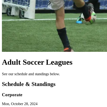
Adult Soccer Leagues​​​​‌ ‍ ​‍​‍‌‍ ‌ ​‍‌‍‍‌‌‍‌ ‌‍‍‌‌‍ ‍​‍​‍​ ‍‍​‍​‍‌ ​ ‌‍​‌‌‍ ‍‌‍‍‌‌ ‌​‌ ‍‌​‍ ‍‌‍‍‌‌‍ ​‍​‍​‍ ​​‍​‍‌‍‍​‌ ​‍‌‍‌‌‌‍‌‍​‍​‍​ ‍‍​‍​‍‌‍‍​‌ ‌​‌ ‌​‌ ​​‌ ​ ​ ‍‍​‍ ​‍ ‌‍​ ‌‍‍​‌‍‌‌‌‍ ​‌ ​ ‌‍‌‌‌‍​‌‌ ​​‌‍‍‌‌‍‌‌‌ ​‍‌ ​ ​‍ ‍‌ ​ ‌‍​‌‌‍ ‍‌‍‍‌‌ ‌​‌ ‍‌​‍ ‍‌ ​ ‌ ‌​‌ ‌‌‌‍‌​‌‍‍‌‌‍ ​‍ ‌‍‍‌‌‍ ‍‌ ‌​‌‍‌‌‌‍ ‍‌ ‌​​‍ ‌‍‌‌‌‍‌​‌‍‍‌‌ ‌​​‍ ‌‍ ‌‌‍ ‌‍‌​‌‍‌‌​ ‌‌ ​​‌ ​‍‌‍‌‌‌ ​ ‌‍‌‌‌‍ ‍‌ ‌​‌‍​‌‌ ‌​‌‍‍‌‌‍ ‌‍ ‍​ ‍ ‌‍‍‌‌‍‌​​ ‌​ ‍​‌‍​‍​ ‍​​ ‌​​ ‌ ‌‍‌​‌‍​ ​ ‌‍​‍ ‌‌‍​ ​ ‍​‌‍​‌‌‍‌‌​‍ ‌​ ‌​​ ​​‌‍‌​​ ‌ ​‍ ‌​ ‍‌​ ‌ ‌‍‌‍​ ‌‌​‍ ‌‌‍‌‌​ ‌ ​ ​‍​ ‌​​ ​​‌‍‌‌​ ​‍​ ‌​​ ‌‌​ ‌‌​ ‍​​ ‌‍​ ‍ ‌ ‌​‌ ‍‌‌ ​​‌‍‌‌​ ‌‌ ‌‍‌‍‌‌‌‍ ‍‌ ‌‌‌‍‌‌‌‌​ ‌‍ ​‌ ‌‌‌‍‌ ‌‌​​‌‍​‌‌‍‌ ‌‍‌‌​ ‍ ‌ ​​‌‍​‌‌ ‌​‌‍‍​​ ‌‌ ​​‌‍​‌‌‍‌ ‌‍‌‌‌​​‍‌ ‌‌‌‍‍‌‌‍ ​‌‍‌​‌‍‌‌‌ ​‍​‍‌‌​ ‌‌‌​​‍‌‌ ‌‍‍ ‌‍‌‌‌ ‍‌​‍‌‌​ ​ ‌​‌​​‍‌‌​ ​ ‌​‌​​‍‌‌​ ​‍​ ​‍​ ‍‌​ ‍‌​ ‌​​ ​ ​ ‌​​ ‌ ​ ‌‍​ ​​‌‍​ ​ ​ ‌‍​‌​ ‌‌​‍‌‌​ ​‍​ ​‍​‍‌‌​ ‌‌‌​‌​​‍ ‍‌‍​ ‌‍ ‌‍ ‍‌ ‌​‌‍‌‌‌‍ ‍‌ ‌​​‍ ‍‌ ‌​‌‍‍‌‌ ‌​‌‍ ​‌‍‌‌​ ‌‍​‍‌‍​‌‌ ​ ‌‍‌‌‌‌‌‌‌ ​‍‌‍ ​​ ‌‌‍‍​‌ ‌​‌ ‌​‌ ​​‌ ​ ​‍‌‌​ ​ ‌​​‌​‍‌‌​ ​‍‌​‌‍​‍‌‌​ ​‍‌​‌‍‌‍​ ‌‍‍​‌‍‌‌‌‍ ​‌ ​ ‌‍‌‌‌‍​‌‌ ​​‌‍‍‌‌‍‌‌‌ ​‍‌ ​ ​‍ ‍‌ ​ ‌‍​‌‌‍ ‍‌‍‍‌‌ ‌​‌ ‍‌​‍ ‍‌ ​ ‌ ‌​‌ ‌‌‌‍‌​‌‍‍‌‌‍ ​‍‌‍‌‍‍‌‌‍‌​​ ‌​ ‍​‌‍​‍​ ‍​​ ‌​​ ‌ ‌‍‌​‌‍​ ​ ‌‍​‍ ‌‌‍​ ​ ‍​‌‍​‌‌‍‌‌​‍ ‌​ ‌​​ ​​‌‍‌​​ ‌ ​‍ ‌​ ‍‌​ ‌ ‌‍‌‍​ ‌‌​‍ ‌‌‍‌‌​ ‌ ​ ​‍​ ‌​​ ​​‌‍‌‌​ ​‍​ ‌​​ ‌‌​ ‌‌​ ‍​​ ‌‍​‍‌‍‌ ‌​‌ ‍‌‌ ​​‌‍‌‌​ ‌‌ ‌‍‌‍‌‌‌‍ ‍‌ ‌‌‌‍‌‌‌‌​ ‌‍ ​‌ ‌‌‌‍‌ ‌‌​​‌‍​‌‌‍‌ ‌‍‌‌​‍‌‍‌ ​​‌‍​‌‌ ‌​‌‍‍​​ ‌‌ ​​‌‍​‌‌‍‌ ‌‍‌‌‌​​‍‌ ‌‌‌‍‍‌‌‍ ​‌‍‌​‌‍‌‌‌ ​‍​‍‌‌​ ‌‌‌​​‍‌‌ ‌‍‍ ‌‍‌‌‌ ‍‌​‍‌‌​ ​ ‌​‌​​‍‌‌​ ​ ‌​‌​​‍‌‌​ ​‍​ ​‍​ ‍‌​ ‍‌​ ‌​​ ​ ​ ‌​​ ‌ ​ ‌‍​ ​​‌‍​ ​ ​ ‌‍​‌​ ‌‌​‍‌‌​ ​‍​ ​‍​‍‌‌​ ‌‌‌​‌​​‍ ‍‌‍​ ‌‍ ‌‍ ‍‌ ‌​‌‍‌‌‌‍ ‍‌ ‌​​‍ ‍‌ ‌​‌‍‍‌‌ ‌​‌‍ ​‌‍‌‌​‍‌‍‌ ​​‌‍‌‌‌ ​‍‌ ​ ‌ ​​‌‍‌‌‌‍​ ‌ ‌​‌‍‍‌‌ ‌‍‌‍‌‌​ ‌‌ ​​‌ ‌‌‌‍​‍‌‍ ​‌‍‍‌‌ ​ ‌‍‍​‌‍‌‌‌‍‌​​‍​‍‌ ‌
See our schedule and standings below.​​​​‌ ‍ ​‍​‍‌‍ ‌ ​‍‌‍‍‌‌‍‌ ‌‍‍‌‌‍ ‍​‍​‍​ ‍‍​‍​‍‌ ​ ‌‍​‌‌‍ ‍‌‍‍‌‌ ‌​‌ ‍‌​‍ ‍‌‍‍‌‌‍ ​‍​‍​‍ ​​‍​‍‌‍‍​‌ ​‍‌‍‌‌‌‍‌‍​‍​‍​ ‍‍​‍​‍‌‍‍​‌ ‌​‌ ‌​‌ ​​‌ ​ ​ ‍‍​‍ ​‍ ‌‍​ ‌‍‍​‌‍‌‌‌‍ ​‌ ​ ‌‍‌‌‌‍​‌‌ ​​‌‍‍‌‌‍‌‌‌ ​‍‌ ​ ​‍ ‍‌ ​ ‌‍​‌‌‍ ‍‌‍‍‌‌ ‌​‌ ‍‌​‍ ‍‌ ​ ‌ ‌​‌ ‌‌‌‍‌​‌‍‍‌‌‍ ​‍ ‌‍‍‌‌‍ ‍‌ ‌​‌‍‌‌‌‍ ‍‌ ‌​​‍ ‌‍‌‌‌‍‌​‌‍‍‌‌ ‌​​‍ ‌‍ ‌‌‍ ‌‍‌​‌‍‌‌​ ‌‌ ​​‌ ​‍‌‍‌‌‌ ​ ‌‍‌‌‌‍ ‍‌ ‌​‌‍​‌‌ ‌​‌‍‍‌‌‍ ‌‍ ‍​ ‍ ‌‍‍‌‌‍‌​​ ‌​ ‍​‌‍​‍​ ‍​​ ‌​​ ‌ ‌‍‌​‌‍​ ​ ‌‍​‍ ‌‌‍​ ​ ‍​‌‍​‌‌‍‌‌​‍ ‌​ ‌​​ ​​‌‍‌​​ ‌ ​‍ ‌​ ‍‌​ ‌ ‌‍‌‍​ ‌‌​‍ ‌‌‍‌‌​ ‌ ​ ​‍​ ‌​​ ​​‌‍‌‌​ ​‍​ ‌​​ ‌‌​ ‌‌​ ‍​​ ‌‍​ ‍ ‌ ‌​‌ ‍‌‌ ​​‌‍‌‌​ ‌‌ ‌‍‌‍‌‌‌‍ ‍‌ ‌‌‌‍‌‌‌‌​ ‌‍ ​‌ ‌‌‌‍‌ ‌‌​​‌‍​‌‌‍‌ ‌‍‌‌​ ‍ ‌ ​​‌‍​‌‌ ‌​‌‍‍​​ ‌‌ ​​‌‍​‌‌‍‌ ‌‍‌‌‌​​‍‌ ‌‌‌‍‍‌‌‍ ​‌‍‌​‌‍‌‌‌ ​‍​‍‌‌​ ‌‌‌​​‍‌‌ ‌‍‍ ‌‍‌‌‌ ‍‌​‍‌‌​ ​ ‌​‌​​‍‌‌​ ​ ‌​‌​​‍‌‌​ ​‍​ ​‍​ ‍‌​ ‍‌​ ‌​​ ​ ​ ‌​​ ‌ ​ ‌‍​ ​​‌‍​ ​ ​ ‌‍​‌​ ‌‌​‍‌‌​ ​‍​ ​‍​‍‌‌​ ‌‌‌​‌​​‍ ‍‌‍​ ‌‍ ‌‍ ‍‌ ‌​‌‍‌‌‌‍ ‍‌ ‌​​‍ ‍‌‍‌​‌‍‌‌‌ ​ ‌‍​ ‌ ​‍‌‍‍‌‌ ​​‌ ‌​‌‍‍‌‌‍ ‌‍ ‍​ ‌‍​‍‌‍​‌‌ ​ ‌‍‌‌‌‌‌‌‌ ​‍‌‍ ​​ ‌‌‍‍​‌ ‌​‌ ‌​‌ ​​‌ ​ ​‍‌‌​ ​ ‌​​‌​‍‌‌​ ​‍‌​‌‍​‍‌‌​ ​‍‌​‌‍‌‍​ ‌‍‍​‌‍‌‌‌‍ ​‌ ​ ‌‍‌‌‌‍​‌‌ ​​‌‍‍‌‌‍‌‌‌ ​‍‌ ​ ​‍ ‍‌ ​ ‌‍​‌‌‍ ‍‌‍‍‌‌ ‌​‌ ‍‌​‍ ‍‌ ​ ‌ ‌​‌ ‌‌‌‍‌​‌‍‍‌‌‍ ​‍‌‍‌‍‍‌‌‍‌​​ ‌​ ‍​‌‍​‍​ ‍​​ ‌​​ ‌ ‌‍‌​‌‍​ ​ ‌‍​‍ ‌‌‍​ ​ ‍​‌‍​‌‌‍‌‌​‍ ‌​ ‌​​ ​​‌‍‌​​ ‌ ​‍ ‌​ ‍‌​ ‌ ‌‍‌‍​ ‌‌​‍ ‌‌‍‌‌​ ‌ ​ ​‍​ ‌​​ ​​‌‍‌‌​ ​‍​ ‌​​ ‌‌​ ‌‌​ ‍​​ ‌‍​‍‌‍‌ ‌​‌ ‍‌‌ ​​‌‍‌‌​ ‌‌ ‌‍‌‍‌‌‌‍ ‍‌ ‌‌‌‍‌‌‌‌​ ‌‍ ​‌ ‌‌‌‍‌ ‌‌​​‌‍​‌‌‍‌ ‌‍‌‌​‍‌‍‌ ​​‌‍​‌‌ ‌​‌‍‍​​ ‌‌ ​​‌‍​‌‌‍‌ ‌‍‌‌‌​​‍‌ ‌‌‌‍‍‌‌‍ ​‌‍‌​‌‍‌‌‌ ​‍​‍‌‌​ ‌‌‌​​‍‌‌ ‌‍‍ ‌‍‌‌‌ ‍‌​‍‌‌​ ​ ‌​‌​​‍‌‌​ ​ ‌​‌​​‍‌‌​ ​‍​ ​‍​ ‍‌​ ‍‌​ ‌​​ ​ ​ ‌​​ ‌ ​ ‌‍​ ​​‌‍​ ​ ​ ‌‍​‌​ ‌‌​‍‌‌​ ​‍​ ​‍​‍‌‌​ ‌‌‌​‌​​‍ ‍‌‍​ ‌‍ ‌‍ ‍‌ ‌​‌‍‌‌‌‍ ‍‌ ‌​​‍ ‍‌‍‌​‌‍‌‌‌ ​ ‌‍​ ‌ ​‍‌‍‍‌‌ ​​‌ ‌​‌‍‍‌‌‍ ‌‍ ‍​‍‌‍‌ ​​‌‍‌‌‌ ​‍‌ ​ ‌ ​​‌‍‌‌‌‍​ ‌ ‌​‌‍‍‌‌ ‌‍‌‍‌‌​ ‌‌ ​​‌ ‌‌‌‍​‍‌‍ ​‌‍‍‌‌ ​ ‌‍‍​‌‍‌‌‌‍‌​​‍​‍‌ ‌
Schedule & Standings​​​​‌ ‍ ​‍​‍‌‍ ‌ ​‍‌‍‍‌‌‍‌ ‌‍‍‌‌‍ ‍​‍​‍​ ‍‍​‍​‍‌ ​ ‌‍​‌‌‍ ‍‌‍‍‌‌ ‌​‌ ‍‌​‍ ‍‌‍‍‌‌‍ ​‍​‍​‍ ​​‍​‍‌‍‍​‌ ​‍‌‍‌‌‌‍‌‍​‍​‍​ ‍‍​‍​‍‌‍‍​‌ ‌​‌ ‌​‌ ​​‌ ​ ​ ‍‍​‍ ​‍ ‌‍​ ‌‍‍​‌‍‌‌‌‍ ​‌ ​ ‌‍‌‌‌‍​‌‌ ​​‌‍‍‌‌‍‌‌‌ ​‍‌ ​ ​‍ ‍‌ ​ ‌‍​‌‌‍ ‍‌‍‍‌‌ ‌​‌ ‍‌​‍ ‍‌ ​ ‌ ‌​‌ ‌‌‌‍‌​‌‍‍‌‌‍ ​‍ ‌‍‍‌‌‍ ‍‌ ‌​‌‍‌‌‌‍ ‍‌ ‌​​‍ ‌‍‌‌‌‍‌​‌‍‍‌‌ ‌​​‍ ‌‍ ‌‌‍ ‌‍‌​‌‍‌‌​ ‌‌ ​​‌ ​‍‌‍‌‌‌ ​ ‌‍‌‌‌‍ ‍‌ ‌​‌‍​‌‌ ‌​‌‍‍‌‌‍ ‌‍ ‍​ ‍ ‌‍‍‌‌‍‌​​ ‌​ ‍​‌‍​‍​ ‍​​ ‌​​ ‌ ‌‍‌​‌‍​ ​ ‌‍​‍ ‌‌‍​ ​ ‍​‌‍​‌‌‍‌‌​‍ ‌​ ‌​​ ​​‌‍‌​​ ‌ ​‍ ‌​ ‍‌​ ‌ ‌‍‌‍​ ‌‌​‍ ‌‌‍‌‌​ ‌ ​ ​‍​ ‌​​ ​​‌‍‌‌​ ​‍​ ‌​​ ‌‌​ ‌‌​ ‍​​ ‌‍​ ‍ ‌ ‌​‌ ‍‌‌ ​​‌‍‌‌​ ‌‌ ‌‍‌‍‌‌‌‍ ‍‌ ‌‌‌‍‌‌‌‌​ ‌‍ ​‌ ‌‌‌‍‌ ‌‌​​‌‍​‌‌‍‌ ‌‍‌‌​ ‍ ‌ ​​‌‍​‌‌ ‌​‌‍‍​​ ‌‌ ​​‌‍​‌‌‍‌ ‌‍‌‌‌​​‍‌ ‌‌‌‍‍‌‌‍ ​‌‍‌​‌‍‌‌‌ ​‍​‍‌‌​ ‌‌‌​​‍‌‌ ‌‍‍ ‌‍‌‌‌ ‍‌​‍‌‌​ ​ ‌​‌​​‍‌‌​ ​ ‌​‌​​‍‌‌​ ​‍​ ​‍​ ‌​​ ​​​ ‌‍​ ‌‍​ ​‌​ ‌‌​ ‌‍‌‍​‌‌‍‌​​ ‌​​ ‍‌​ ‌‍​‍‌‌​ ​‍​ ​‍​‍‌‌​ ‌‌‌​‌​​‍ ‍‌ ‌​‌‍‍‌‌ ‌​‌‍ ​‌‍‌‌​ ‌‍​‍‌‍​‌‌ ​ ‌‍‌‌‌‌‌‌‌ ​‍‌‍ ​​ ‌‌‍‍​‌ ‌​‌ ‌​‌ ​​‌ ​ ​‍‌‌​ ​ ‌​​‌​‍‌‌​ ​‍‌​‌‍​‍‌‌​ ​‍‌​‌‍‌‍​ ‌‍‍​‌‍‌‌‌‍ ​‌ ​ ‌‍‌‌‌‍​‌‌ ​​‌‍‍‌‌‍‌‌‌ ​‍‌ ​ ​‍ ‍‌ ​ ‌‍​‌‌‍ ‍‌‍‍‌‌ ‌​‌ ‍‌​‍ ‍‌ ​ ‌ ‌​‌ ‌‌‌‍‌​‌‍‍‌‌‍ ​‍‌‍‌‍‍‌‌‍‌​​ ‌​ ‍​‌‍​‍​ ‍​​ ‌​​ ‌ ‌‍‌​‌‍​ ​ ‌‍​‍ ‌‌‍​ ​ ‍​‌‍​‌‌‍‌‌​‍ ‌​ ‌​​ ​​‌‍‌​​ ‌ ​‍ ‌​ ‍‌​ ‌ ‌‍‌‍​ ‌‌​‍ ‌‌‍‌‌​ ‌ ​ ​‍​ ‌​​ ​​‌‍‌‌​ ​‍​ ‌​​ ‌‌​ ‌‌​ ‍​​ ‌‍​‍‌‍‌ ‌​‌ ‍‌‌ ​​‌‍‌‌​ ‌‌ ‌‍‌‍‌‌‌‍ ‍‌ ‌‌‌‍‌‌‌‌​ ‌‍ ​‌ ‌‌‌‍‌ ‌‌​​‌‍​‌‌‍‌ ‌‍‌‌​‍‌‍‌ ​​‌‍​‌‌ ‌​‌‍‍​​ ‌‌ ​​‌‍​‌‌‍‌ ‌‍‌‌‌​​‍‌ ‌‌‌‍‍‌‌‍ ​‌‍‌​‌‍‌‌‌ ​‍​‍‌‌​ ‌‌‌​​‍‌‌ ‌‍‍ ‌‍‌‌‌ ‍‌​‍‌‌​ ​ ‌​‌​​‍‌‌​ ​ ‌​‌​​‍‌‌​ ​‍​ ​‍​ ‌​​ ​​​ ‌‍​ ‌‍​ ​‌​ ‌‌​ ‌‍‌‍​‌‌‍‌​​ ‌​​ ‍‌​ ‌‍​‍‌‌​ ​‍​ ​‍​‍‌‌​ ‌‌‌​‌​​‍ ‍‌ ‌​‌‍‍‌‌ ‌​‌‍ ​‌‍‌‌​‍‌‍‌ ​​‌‍‌‌‌ ​‍‌ ​ ‌ ​​‌‍‌‌‌‍​ ‌ ‌​‌‍‍‌‌ ‌‍‌‍‌‌​ ‌‌ ​​‌ ‌‌‌‍​‍‌‍ ​‌‍‍‌‌ ​ ‌‍‍​‌‍‌‌‌‍‌​​‍​‍‌ ‌
Corporate​​​​‌ ‍ ​‍​‍‌‍ ‌ ​‍‌‍‍‌‌‍‌ ‌‍‍‌‌‍ ‍​‍​‍​ ‍‍​‍​‍‌ ​ ‌‍​‌‌‍ ‍‌‍‍‌‌ ‌​‌ ‍‌​‍ ‍‌‍‍‌‌‍ ​‍​‍​‍ ​​‍​‍‌‍‍​‌ ​‍‌‍‌‌‌‍‌‍​‍​‍​ ‍‍​‍​‍‌‍‍​‌ ‌​‌ ‌​‌ ​​‌ ​ ​ ‍‍​‍ ​‍ ‌‍​ ‌‍‍​‌‍‌‌‌‍ ​‌ ​ ‌‍‌‌‌‍​‌‌ ​​‌‍‍‌‌‍‌‌‌ ​‍‌ ​ ​‍ ‍‌ ​ ‌‍​‌‌‍ ‍‌‍‍‌‌ ‌​‌ ‍‌​‍ ‍‌ ​ ‌ ‌​‌ ‌‌‌‍‌​‌‍‍‌‌‍ ​‍ ‌‍‍‌‌‍ ‍‌ ‌​‌‍‌‌‌‍ ‍‌ ‌​​‍ ‌‍‌‌‌‍‌​‌‍‍‌‌ ‌​​‍ ‌‍ ‌‌‍ ‌‍‌​‌‍‌‌​ ‌‌ ​​‌ ​‍‌‍‌‌‌ ​ ‌‍‌‌‌‍ ‍‌ ‌​‌‍​‌‌ ‌​‌‍‍‌‌‍ ‌‍ ‍​ ‍ ‌‍‍‌‌‍‌​​ ‌​ ‍​‌‍​‍​ ‍​​ ‌​​ ‌ ‌‍‌​‌‍​ ​ ‌‍​‍ ‌‌‍​ ​ ‍​‌‍​‌‌‍‌‌​‍ ‌​ ‌​​ ​​‌‍‌​​ ‌ ​‍ ‌​ ‍‌​ ‌ ‌‍‌‍​ ‌‌​‍ ‌‌‍‌‌​ ‌ ​ ​‍​ ‌​​ ​​‌‍‌‌​ ​‍​ ‌​​ ‌‌​ ‌‌​ ‍​​ ‌‍​ ‍ ‌ ‌​‌ ‍‌‌ ​​‌‍‌‌​ ‌‌ ‌‍‌‍‌‌‌‍ ‍‌ ‌‌‌‍‌‌‌‌​ ‌‍ ​‌ ‌‌‌‍‌ ‌‌​​‌‍​‌‌‍‌ ‌‍‌‌​ ‍ ‌ ​​‌‍​‌‌ ‌​‌‍‍​​ ‌‌ ​​‌‍​‌‌‍‌ ‌‍‌‌‌​​‍‌ ‌‌‌‍‍‌‌‍ ​‌‍‌​‌‍‌‌‌ ​‍​‍‌‌​ ‌‌‌​​‍‌‌ ‌‍‍ ‌‍‌‌‌ ‍‌​‍‌‌​ ​ ‌​‌​​‍‌‌​ ​ ‌​‌​​‍‌‌​ ​‍​ ​‍​ ‌​​ ​​​ ‌‍​ ‌‍​ ​‌​ ‌‌​ ‌‍‌‍​‌‌‍‌​​ ‌​​ ‍‌​ ‌‍​‍‌‌​ ​‍​ ​‍​‍‌‌​ ‌‌‌​‌​​‍ ‍‌‍‌​‌‍​‌‌ ‌​‌‍‌‌‌‌​ ‌‍‌‌‌‍​ ‌ ‌​‌‍‍‌‌‍ ‌‍ ‍‌ ​ ​‍‌‌​ ‌‌‌​​‍‌‌ ‌‍‍ ‌‍‌‌‌ ‍‌​‍‌‌​ ​ ‌​‌​​‍‌‌​ ​ ‌​‌​​‍‌‌​ ​‍​ ​‍‌‍​‌​ ‌​​ ​​‌‍​‍​ ​‌​ ​​​ ​‌​ ‍​‌‍‌​‌‍​‍‌‍‌‌‌‍​ ​‍‌‌​ ​‍​ ​‍​‍‌‌​ ‌‌‌​‌​​‍ ‍‌‍‌​‌‍​‌‌ ‌​‌‍‌‌‌​ ‍‌‍​‌‌‍ ‌‌‍‌‌​ ‌‍​‍‌‍​‌‌ ​ ‌‍‌‌‌‌‌‌‌ ​‍‌‍ ​​ ‌‌‍‍​‌ ‌​‌ ‌​‌ ​​‌ ​ ​‍‌‌​ ​ ‌​​‌​‍‌‌​ ​‍‌​‌‍​‍‌‌​ ​‍‌​‌‍‌‍​ ‌‍‍​‌‍‌‌‌‍ ​‌ ​ ‌‍‌‌‌‍​‌‌ ​​‌‍‍‌‌‍‌‌‌ ​‍‌ ​ ​‍ ‍‌ ​ ‌‍​‌‌‍ ‍‌‍‍‌‌ ‌​‌ ‍‌​‍ ‍‌ ​ ‌ ‌​‌ ‌‌‌‍‌​‌‍‍‌‌‍ ​‍‌‍‌‍‍‌‌‍‌​​ ‌​ ‍​‌‍​‍​ ‍​​ ‌​​ ‌ ‌‍‌​‌‍​ ​ ‌‍​‍ ‌‌‍​ ​ ‍​‌‍​‌‌‍‌‌​‍ ‌​ ‌​​ ​​‌‍‌​​ ‌ ​‍ ‌​ ‍‌​ ‌ ‌‍‌‍​ ‌‌​‍ ‌‌‍‌‌​ ‌ ​ ​‍​ ‌​​ ​​‌‍‌‌​ ​‍​ ‌​​ ‌‌​ ‌‌​ ‍​​ ‌‍​‍‌‍‌ ‌​‌ ‍‌‌ ​​‌‍‌‌​ ‌‌ ‌‍‌‍‌‌‌‍ ‍‌ ‌‌‌‍‌‌‌‌​ ‌‍ ​‌ ‌‌‌‍‌ ‌‌​​‌‍​‌‌‍‌ ‌‍‌‌​‍‌‍‌ ​​‌‍​‌‌ ‌​‌‍‍​​ ‌‌ ​​‌‍​‌‌‍‌ ‌‍‌‌‌​​‍‌ ‌‌‌‍‍‌‌‍ ​‌‍‌​‌‍‌‌‌ ​‍​‍‌‌​ ‌‌‌​​‍‌‌ ‌‍‍ ‌‍‌‌‌ ‍‌​‍‌‌​ ​ ‌​‌​​‍‌‌​ ​ ‌​‌​​‍‌‌​ ​‍​ ​‍​ ‌​​ ​​​ ‌‍​ ‌‍​ ​‌​ ‌‌​ ‌‍‌‍​‌‌‍‌​​ ‌​​ ‍‌​ ‌‍​‍‌‌​ ​‍​ ​‍​‍‌‌​ ‌‌‌​‌​​‍ ‍‌‍‌​‌‍​‌‌ ‌​‌‍‌‌‌‌​ ‌‍‌‌‌‍​ ‌ ‌​‌‍‍‌‌‍ ‌‍ ‍‌ ​ ​‍‌‌​ ‌‌‌​​‍‌‌ ‌‍‍ ‌‍‌‌‌ ‍‌​‍‌‌​ ​ ‌​‌​​‍‌‌​ ​ ‌​‌​​‍‌‌​ ​‍​ ​‍‌‍​‌​ ‌​​ ​​‌‍​‍​ ​‌​ ​​​ ​‌​ ‍​‌‍‌​‌‍​‍‌‍‌‌‌‍​ ​‍‌‌​ ​‍​ ​‍​‍‌‌​ ‌‌‌​‌​​‍ ‍‌‍‌​‌‍​‌‌ ‌​‌‍‌‌‌​ ‍‌‍​‌‌‍ ‌‌‍‌‌​‍‌‍‌ ​​‌‍‌‌‌ ​‍‌ ​ ‌ ​​‌‍‌‌‌‍​ ‌ ‌​‌‍‍‌‌ ‌‍‌‍‌‌​ ‌‌ ​​‌ ‌‌‌‍​‍‌‍ ​‌‍‍‌‌ ​ ‌‍‍​‌‍‌‌‌‍‌​​‍​‍‌ ‌
Mon, October 28, 2024