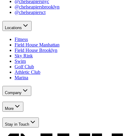
@chelseapiersnyc​​​​‌ ‍ ​‍​‍‌‍ ‌ ​‍‌‍‍‌‌‍‌ ‌‍‍‌‌‍ ‍​‍​‍​ ‍‍​‍​‍‌ ​ ‌‍​‌‌‍ ‍‌‍‍‌‌ ‌​‌ ‍‌​‍ ‍‌‍‍‌‌‍ ​‍​‍​‍ ​​‍​‍‌‍‍​‌ ​‍‌‍‌‌‌‍‌‍​‍​‍​ ‍‍​‍​‍‌‍‍​‌ ‌​‌ ‌​‌ ​​‌ ​ ​ ‍‍​‍ ​‍ ‌‍​ ‌‍‍​‌‍‌‌‌‍ ​‌ ​ ‌‍‌‌‌‍​‌‌ ​​‌‍‍‌‌‍‌‌‌ ​‍‌ ​ ​‍ ‍‌ ​ ‌‍​‌‌‍ ‍‌‍‍‌‌ ‌​‌ ‍‌​‍ ‍‌ ​ ‌ ‌​‌ ‌‌‌‍‌​‌‍‍‌‌‍ ​‍ ‌‍‍‌‌‍ ‍‌ ‌​‌‍‌‌‌‍ ‍‌ ‌​​‍ ‌‍‌‌‌‍‌​‌‍‍‌‌ ‌​​‍ ‌‍ ‌‌‍ ‌‍‌​‌‍‌‌​ ‌‌ ​​‌ ​‍‌‍‌‌‌ ​ ‌‍‌‌‌‍ ‍‌ ‌​‌‍​‌‌ ‌​‌‍‍‌‌‍ ‌‍ ‍​ ‍ ‌‍‍‌‌‍‌​​ ‌‌‍‌‍‌‍ ‌‍ ‌ ‌​‌‍‌‌‌ ​‍​ ‍ ‌ ‌​‌ ‍‌‌ ​​‌‍‌‌​ ‌‌‍‌‍‌‍ ‌‍ ‌ ‌​‌‍‌‌‌ ​‍​ ‍ ‌ ​​‌‍​‌‌ ‌​‌‍‍​​ ‌‌‍​ ‌‍ ‌‍ ​‌ ‌‌‌‍ ‌‌‍ ‍‌ ​ ​‍‌‌​ ‌‌‌​​‍‌‌ ‌‍‍ ‌‍‌‌‌ ‍‌​‍‌‌​ ​ ‌​‌​​‍‌‌​ ​ ‌​‌​​‍‌‌​ ​‍​ ​‍​ ‍​‌‍​‍‌‍‌​​ ​‌‌‍​‍‌‍‌‌‌‍‌‌‌‍‌​‌‍​‌​ ​‍‌‍‌‌‌‍​‌​‍‌‌​ ​‍​ ​‍​‍‌‌​ ‌‌‌​‌​​‍ ‍‌‍ ​‌‍‍‌‌‍ ‍‌‍‍ ‌ ​ ​‍‌‌​ ‌‌‌​​‍‌‌ ‌‍‍ ‌‍‌‌‌ ‍‌​‍‌‌​ ​ ‌​‌​​‍‌‌​ ​ ‌​‌​​‍‌‌​ ​‍​ ​‍​ ‌​​ ​ ​ ​​‌‍‌‌‌‍​ ‌‍​‌​ ​​​ ‌​‌‍‌‌‌‍‌‍​ ‌​​ ‍‌​‍‌‌​ ​‍​ ​‍​‍‌‌​ ‌‌‌​‌​​‍ ‍‌‍ ‍‌‍​‌‌‍ ‌‌‍‌‌​ ‌‍​‍‌‍​‌‌ ​ ‌‍‌‌‌‌‌‌‌ ​‍‌‍ ​​ ‌‌‍‍​‌ ‌​‌ ‌​‌ ​​‌ ​ ​‍‌‌​ ​ ‌​​‌​‍‌‌​ ​‍‌​‌‍​‍‌‌​ ​‍‌​‌‍‌‍​ ‌‍‍​‌‍‌‌‌‍ ​‌ ​ ‌‍‌‌‌‍​‌‌ ​​‌‍‍‌‌‍‌‌‌ ​‍‌ ​ ​‍ ‍‌ ​ ‌‍​‌‌‍ ‍‌‍‍‌‌ ‌​‌ ‍‌​‍ ‍‌ ​ ‌ ‌​‌ ‌‌‌‍‌​‌‍‍‌‌‍ ​‍‌‍‌‍‍‌‌‍‌​​ ‌‌‍‌‍‌‍ ‌‍ ‌ ‌​‌‍‌‌‌ ​‍​‍‌‍‌ ‌​‌ ‍‌‌ ​​‌‍‌‌​ ‌‌‍‌‍‌‍ ‌‍ ‌ ‌​‌‍‌‌‌ ​‍​‍‌‍‌ ​​‌‍​‌‌ ‌​‌‍‍​​ ‌‌‍​ ‌‍ ‌‍ ​‌ ‌‌‌‍ ‌‌‍ ‍‌ ​ ​‍‌‌​ ‌‌‌​​‍‌‌ ‌‍‍ ‌‍‌‌‌ ‍‌​‍‌‌​ ​ ‌​‌​​‍‌‌​ ​ ‌​‌​​‍‌‌​ ​‍​ ​‍​ ‍​‌‍​‍‌‍‌​​ ​‌‌‍​‍‌‍‌‌‌‍‌‌‌‍‌​‌‍​‌​ ​‍‌‍‌‌‌‍​‌​‍‌‌​ ​‍​ ​‍​‍‌‌​ ‌‌‌​‌​​‍ ‍‌‍ ​‌‍‍‌‌‍ ‍‌‍‍ ‌ ​ ​‍‌‌​ ‌‌‌​​‍‌‌ ‌‍‍ ‌‍‌‌‌ ‍‌​‍‌‌​ ​ ‌​‌​​‍‌‌​ ​ ‌​‌​​‍‌‌​ ​‍​ ​‍​ ‌​​ ​ ​ ​​‌‍‌‌‌‍​ ‌‍​‌​ ​​​ ‌​‌‍‌‌‌‍‌‍​ ‌​​ ‍‌​‍‌‌​ ​‍​ ​‍​‍‌‌​ ‌‌‌​‌​​‍ ‍‌‍ ‍‌‍​‌‌‍ ‌‌‍‌‌​‍‌‍‌ ​​‌‍‌‌‌ ​‍‌ ​ ‌ ​​‌‍‌‌‌‍​ ‌ ‌​‌‍‍‌‌ ‌‍‌‍‌‌​ ‌‌ ​​‌ ‌‌‌‍​‍‌‍ ​‌‍‍‌‌ ​ ‌‍‍​‌‍‌‌‌‍‌​​‍​‍‌ ‌
@chelseapiersbrooklyn​​​​‌ ‍ ​‍​‍‌‍ ‌ ​‍‌‍‍‌‌‍‌ ‌‍‍‌‌‍ ‍​‍​‍​ ‍‍​‍​‍‌ ​ ‌‍​‌‌‍ ‍‌‍‍‌‌ ‌​‌ ‍‌​‍ ‍‌‍‍‌‌‍ ​‍​‍​‍ ​​‍​‍‌‍‍​‌ ​‍‌‍‌‌‌‍‌‍​‍​‍​ ‍‍​‍​‍‌‍‍​‌ ‌​‌ ‌​‌ ​​‌ ​ ​ ‍‍​‍ ​‍ ‌‍​ ‌‍‍​‌‍‌‌‌‍ ​‌ ​ ‌‍‌‌‌‍​‌‌ ​​‌‍‍‌‌‍‌‌‌ ​‍‌ ​ ​‍ ‍‌ ​ ‌‍​‌‌‍ ‍‌‍‍‌‌ ‌​‌ ‍‌​‍ ‍‌ ​ ‌ ‌​‌ ‌‌‌‍‌​‌‍‍‌‌‍ ​‍ ‌‍‍‌‌‍ ‍‌ ‌​‌‍‌‌‌‍ ‍‌ ‌​​‍ ‌‍‌‌‌‍‌​‌‍‍‌‌ ‌​​‍ ‌‍ ‌‌‍ ‌‍‌​‌‍‌‌​ ‌‌ ​​‌ ​‍‌‍‌‌‌ ​ ‌‍‌‌‌‍ ‍‌ ‌​‌‍​‌‌ ‌​‌‍‍‌‌‍ ‌‍ ‍​ ‍ ‌‍‍‌‌‍‌​​ ‌‌‍‌‍‌‍ ‌‍ ‌ ‌​‌‍‌‌‌ ​‍​ ‍ ‌ ‌​‌ ‍‌‌ ​​‌‍‌‌​ ‌‌‍‌‍‌‍ ‌‍ ‌ ‌​‌‍‌‌‌ ​‍​ ‍ ‌ ​​‌‍​‌‌ ‌​‌‍‍​​ ‌‌‍​ ‌‍ ‌‍ ​‌ ‌‌‌‍ ‌‌‍ ‍‌ ​ ​‍‌‌​ ‌‌‌​​‍‌‌ ‌‍‍ ‌‍‌‌‌ ‍‌​‍‌‌​ ​ ‌​‌​​‍‌‌​ ​ ‌​‌​​‍‌‌​ ​‍​ ​‍​ ‍​‌‍​‍‌‍‌​​ ​‌‌‍​‍‌‍‌‌‌‍‌‌‌‍‌​‌‍​‌​ ​‍‌‍‌‌‌‍​‌​‍‌‌​ ​‍​ ​‍​‍‌‌​ ‌‌‌​‌​​‍ ‍‌‍ ​‌‍‍‌‌‍ ‍‌‍‍ ‌ ​ ​‍‌‌​ ‌‌‌​​‍‌‌ ‌‍‍ ‌‍‌‌‌ ‍‌​‍‌‌​ ​ ‌​‌​​‍‌‌​ ​ ‌​‌​​‍‌‌​ ​‍​ ​‍​ ​ ​ ‌ ​ ‍​​ ​‌‌‍‌​​ ​‍‌‍‌​‌‍​‍‌‍‌‌​ ‌ ​ ​‍​ ​​​ ‌‍​ ‍‌​ ‌‌​ ​ ​ ​‍​ ‌​‌‍‌‍‌‍‌‍‌‍​‌​ ‌‌​ ‌‌‌‍​‍‌‍​ ‌‍‌‌​ ‌‌‌‍‌‌‌‍​ ‌‍​‌​ ‍​​ ​‍​‍‌‌​ ​‍​ ​‍​‍‌‌​ ‌‌‌​‌​​‍ ‍‌‍ ‍‌‍​‌‌‍ ‌‌‍‌‌​ ‌‍​‍‌‍​‌‌ ​ ‌‍‌‌‌‌‌‌‌ ​‍‌‍ ​​ ‌‌‍‍​‌ ‌​‌ ‌​‌ ​​‌ ​ ​‍‌‌​ ​ ‌​​‌​‍‌‌​ ​‍‌​‌‍​‍‌‌​ ​‍‌​‌‍‌‍​ ‌‍‍​‌‍‌‌‌‍ ​‌ ​ ‌‍‌‌‌‍​‌‌ ​​‌‍‍‌‌‍‌‌‌ ​‍‌ ​ ​‍ ‍‌ ​ ‌‍​‌‌‍ ‍‌‍‍‌‌ ‌​‌ ‍‌​‍ ‍‌ ​ ‌ ‌​‌ ‌‌‌‍‌​‌‍‍‌‌‍ ​‍‌‍‌‍‍‌‌‍‌​​ ‌‌‍‌‍‌‍ ‌‍ ‌ ‌​‌‍‌‌‌ ​‍​‍‌‍‌ ‌​‌ ‍‌‌ ​​‌‍‌‌​ ‌‌‍‌‍‌‍ ‌‍ ‌ ‌​‌‍‌‌‌ ​‍​‍‌‍‌ ​​‌‍​‌‌ ‌​‌‍‍​​ ‌‌‍​ ‌‍ ‌‍ ​‌ ‌‌‌‍ ‌‌‍ ‍‌ ​ ​‍‌‌​ ‌‌‌​​‍‌‌ ‌‍‍ ‌‍‌‌‌ ‍‌​‍‌‌​ ​ ‌​‌​​‍‌‌​ ​ ‌​‌​​‍‌‌​ ​‍​ ​‍​ ‍​‌‍​‍‌‍‌​​ ​‌‌‍​‍‌‍‌‌‌‍‌‌‌‍‌​‌‍​‌​ ​‍‌‍‌‌‌‍​‌​‍‌‌​ ​‍​ ​‍​‍‌‌​ ‌‌‌​‌​​‍ ‍‌‍ ​‌‍‍‌‌‍ ‍‌‍‍ ‌ ​ ​‍‌‌​ ‌‌‌​​‍‌‌ ‌‍‍ ‌‍‌‌‌ ‍‌​‍‌‌​ ​ ‌​‌​​‍‌‌​ ​ ‌​‌​​‍‌‌​ ​‍​ ​‍​ ​ ​ ‌ ​ ‍​​ ​‌‌‍‌​​ ​‍‌‍‌​‌‍​‍‌‍‌‌​ ‌ ​ ​‍​ ​​​ ‌‍​ ‍‌​ ‌‌​ ​ ​ ​‍​ ‌​‌‍‌‍‌‍‌‍‌‍​‌​ ‌‌​ ‌‌‌‍​‍‌‍​ ‌‍‌‌​ ‌‌‌‍‌‌‌‍​ ‌‍​‌​ ‍​​ ​‍​‍‌‌​ ​‍​ ​‍​‍‌‌​ ‌‌‌​‌​​‍ ‍‌‍ ‍‌‍​‌‌‍ ‌‌‍‌‌​‍‌‍‌ ​​‌‍‌‌‌ ​‍‌ ​ ‌ ​​‌‍‌‌‌‍​ ‌ ‌​‌‍‍‌‌ ‌‍‌‍‌‌​ ‌‌ ​​‌ ‌‌‌‍​‍‌‍ ​‌‍‍‌‌ ​ ‌‍‍​‌‍‌‌‌‍‌​​‍​‍‌ ‌
@chelseapiersct​​​​‌ ‍ ​‍​‍‌‍ ‌ ​‍‌‍‍‌‌‍‌ ‌‍‍‌‌‍ ‍​‍​‍​ ‍‍​‍​‍‌ ​ ‌‍​‌‌‍ ‍‌‍‍‌‌ ‌​‌ ‍‌​‍ ‍‌‍‍‌‌‍ ​‍​‍​‍ ​​‍​‍‌‍‍​‌ ​‍‌‍‌‌‌‍‌‍​‍​‍​ ‍‍​‍​‍‌‍‍​‌ ‌​‌ ‌​‌ ​​‌ ​ ​ ‍‍​‍ ​‍ ‌‍​ ‌‍‍​‌‍‌‌‌‍ ​‌ ​ ‌‍‌‌‌‍​‌‌ ​​‌‍‍‌‌‍‌‌‌ ​‍‌ ​ ​‍ ‍‌ ​ ‌‍​‌‌‍ ‍‌‍‍‌‌ ‌​‌ ‍‌​‍ ‍‌ ​ ‌ ‌​‌ ‌‌‌‍‌​‌‍‍‌‌‍ ​‍ ‌‍‍‌‌‍ ‍‌ ‌​‌‍‌‌‌‍ ‍‌ ‌​​‍ ‌‍‌‌‌‍‌​‌‍‍‌‌ ‌​​‍ ‌‍ ‌‌‍ ‌‍‌​‌‍‌‌​ ‌‌ ​​‌ ​‍‌‍‌‌‌ ​ ‌‍‌‌‌‍ ‍‌ ‌​‌‍​‌‌ ‌​‌‍‍‌‌‍ ‌‍ ‍​ ‍ ‌‍‍‌‌‍‌​​ ‌‌‍‌‍‌‍ ‌‍ ‌ ‌​‌‍‌‌‌ ​‍​ ‍ ‌ ‌​‌ ‍‌‌ ​​‌‍‌‌​ ‌‌‍‌‍‌‍ ‌‍ ‌ ‌​‌‍‌‌‌ ​‍​ ‍ ‌ ​​‌‍​‌‌ ‌​‌‍‍​​ ‌‌‍​ ‌‍ ‌‍ ​‌ ‌‌‌‍ ‌‌‍ ‍‌ ​ ​‍‌‌​ ‌‌‌​​‍‌‌ ‌‍‍ ‌‍‌‌‌ ‍‌​‍‌‌​ ​ ‌​‌​​‍‌‌​ ​ ‌​‌​​‍‌‌​ ​‍​ ​‍​ ‍​‌‍​‍‌‍‌​​ ​‌‌‍​‍‌‍‌‌‌‍‌‌‌‍‌​‌‍​‌​ ​‍‌‍‌‌‌‍​‌​‍‌‌​ ​‍​ ​‍​‍‌‌​ ‌‌‌​‌​​‍ ‍‌‍ ​‌‍‍‌‌‍ ‍‌‍‍ ‌ ​ ​‍‌‌​ ‌‌‌​​‍‌‌ ‌‍‍ ‌‍‌‌‌ ‍‌​‍‌‌​ ​ ‌​‌​​‍‌‌​ ​ ‌​‌​​‍‌‌​ ​‍​ ​‍‌‍​‌‌‍‌​​ ‌ ‌‍‌‌‌‍​ ​ ‌‌​ ‌‍​ ‌​​ ​​​ ‌ ‌‍​‍‌‍​‌‌‍‌​​ ‌‍‌‍‌‍​ ‍​​ ‍‌‌‍‌‍‌‍​‍​ ‌‍‌‍​‍​ ​​​ ‌​​ ​ ‌‍‌​‌‍​‍​ ​‌​ ‌‍​ ​ ​ ‌ ​ ​‌​ ‌‍​‍‌‌​ ​‍​ ​‍​‍‌‌​ ‌‌‌​‌​​‍ ‍‌‍ ‍‌‍​‌‌‍ ‌‌‍‌‌​ ‌‍​‍‌‍​‌‌ ​ ‌‍‌‌‌‌‌‌‌ ​‍‌‍ ​​ ‌‌‍‍​‌ ‌​‌ ‌​‌ ​​‌ ​ ​‍‌‌​ ​ ‌​​‌​‍‌‌​ ​‍‌​‌‍​‍‌‌​ ​‍‌​‌‍‌‍​ ‌‍‍​‌‍‌‌‌‍ ​‌ ​ ‌‍‌‌‌‍​‌‌ ​​‌‍‍‌‌‍‌‌‌ ​‍‌ ​ ​‍ ‍‌ ​ ‌‍​‌‌‍ ‍‌‍‍‌‌ ‌​‌ ‍‌​‍ ‍‌ ​ ‌ ‌​‌ ‌‌‌‍‌​‌‍‍‌‌‍ ​‍‌‍‌‍‍‌‌‍‌​​ ‌‌‍‌‍‌‍ ‌‍ ‌ ‌​‌‍‌‌‌ ​‍​‍‌‍‌ ‌​‌ ‍‌‌ ​​‌‍‌‌​ ‌‌‍‌‍‌‍ ‌‍ ‌ ‌​‌‍‌‌‌ ​‍​‍‌‍‌ ​​‌‍​‌‌ ‌​‌‍‍​​ ‌‌‍​ ‌‍ ‌‍ ​‌ ‌‌‌‍ ‌‌‍ ‍‌ ​ ​‍‌‌​ ‌‌‌​​‍‌‌ ‌‍‍ ‌‍‌‌‌ ‍‌​‍‌‌​ ​ ‌​‌​​‍‌‌​ ​ ‌​‌​​‍‌‌​ ​‍​ ​‍​ ‍​‌‍​‍‌‍‌​​ ​‌‌‍​‍‌‍‌‌‌‍‌‌‌‍‌​‌‍​‌​ ​‍‌‍‌‌‌‍​‌​‍‌‌​ ​‍​ ​‍​‍‌‌​ ‌‌‌​‌​​‍ ‍‌‍ ​‌‍‍‌‌‍ ‍‌‍‍ ‌ ​ ​‍‌‌​ ‌‌‌​​‍‌‌ ‌‍‍ ‌‍‌‌‌ ‍‌​‍‌‌​ ​ ‌​‌​​‍‌‌​ ​ ‌​‌​​‍‌‌​ ​‍​ ​‍‌‍​‌‌‍‌​​ ‌ ‌‍‌‌‌‍​ ​ ‌‌​ ‌‍​ ‌​​ ​​​ ‌ ‌‍​‍‌‍​‌‌‍‌​​ ‌‍‌‍‌‍​ ‍​​ ‍‌‌‍‌‍‌‍​‍​ ‌‍‌‍​‍​ ​​​ ‌​​ ​ ‌‍‌​‌‍​‍​ ​‌​ ‌‍​ ​ ​ ‌ ​ ​‌​ ‌‍​‍‌‌​ ​‍​ ​‍​‍‌‌​ ‌‌‌​‌​​‍ ‍‌‍ ‍‌‍​‌‌‍ ‌‌‍‌‌​‍‌‍‌ ​​‌‍‌‌‌ ​‍‌ ​ ‌ ​​‌‍‌‌‌‍​ ‌ ‌​‌‍‍‌‌ ‌‍‌‍‌‌​ ‌‌ ​​‌ ‌‌‌‍​‍‌‍ ​‌‍‍‌‌ ​ ‌‍‍​‌‍‌‌‌‍‌​​‍​‍‌ ‌
Locations​​​​‌ ‍ ​‍​‍‌‍ ‌ ​‍‌‍‍‌‌‍‌ ‌‍‍‌‌‍ ‍​‍​‍​ ‍‍​‍​‍‌ ​ ‌‍​‌‌‍ ‍‌‍‍‌‌ ‌​‌ ‍‌​‍ ‍‌‍‍‌‌‍ ​‍​‍​‍ ​​‍​‍‌‍‍​‌ ​‍‌‍‌‌‌‍‌‍​‍​‍​ ‍‍​‍​‍‌‍‍​‌ ‌​‌ ‌​‌ ​​‌ ​ ​ ‍‍​‍ ​‍ ‌‍​ ‌‍‍​‌‍‌‌‌‍ ​‌ ​ ‌‍‌‌‌‍​‌‌ ​​‌‍‍‌‌‍‌‌‌ ​‍‌ ​ ​‍ ‍‌ ​ ‌‍​‌‌‍ ‍‌‍‍‌‌ ‌​‌ ‍‌​‍ ‍‌ ​ ‌ ‌​‌ ‌‌‌‍‌​‌‍‍‌‌‍ ​‍ ‌‍‍‌‌‍ ‍‌ ‌​‌‍‌‌‌‍ ‍‌ ‌​​‍ ‌‍‌‌‌‍‌​‌‍‍‌‌ ‌​​‍ ‌‍ ‌‌‍ ‌‍‌​‌‍‌‌​ ‌‌ ​​‌ ​‍‌‍‌‌‌ ​ ‌‍‌‌‌‍ ‍‌ ‌​‌‍​‌‌ ‌​‌‍‍‌‌‍ ‌‍ ‍​ ‍ ‌‍‍‌‌‍‌​​ ‌‌‍‌‍‌‍ ‌‍ ‌ ‌​‌‍‌‌‌ ​‍​ ‍ ‌ ‌​‌ ‍‌‌ ​​‌‍‌‌​ ‌‌‍‌‍‌‍ ‌‍ ‌ ‌​‌‍‌‌‌ ​‍​ ‍ ‌ ​​‌‍​‌‌ ‌​‌‍‍​​ ‌‌‍​ ‌‍ ‌‍ ​‌ ‌‌‌‍ ‌‌‍ ‍‌ ​ ​‍‌‌​ ‌‌‌​​‍‌‌ ‌‍‍ ‌‍‌‌‌ ‍‌​‍‌‌​ ​ ‌​‌​​‍‌‌​ ​ ‌​‌​​‍‌‌​ ​‍​ ​‍‌‍‌‌‌‍​‍​ ​‍​ ‍​‌‍​ ​ ‌‌‌‍​ ‌‍​ ‌‍‌‌‌‍​‍‌‍​‌​ ​‌​‍‌‌​ ​‍​ ​‍​‍‌‌​ ‌‌‌​‌​​‍ ‍‌ ‌​‌‍‍‌‌ ‌​‌‍ ​‌‍‌‌​ ‌‍​‍‌‍​‌‌ ​ ‌‍‌‌‌‌‌‌‌ ​‍‌‍ ​​ ‌‌‍‍​‌ ‌​‌ ‌​‌ ​​‌ ​ ​‍‌‌​ ​ ‌​​‌​‍‌‌​ ​‍‌​‌‍​‍‌‌​ ​‍‌​‌‍‌‍​ ‌‍‍​‌‍‌‌‌‍ ​‌ ​ ‌‍‌‌‌‍​‌‌ ​​‌‍‍‌‌‍‌‌‌ ​‍‌ ​ ​‍ ‍‌ ​ ‌‍​‌‌‍ ‍‌‍‍‌‌ ‌​‌ ‍‌​‍ ‍‌ ​ ‌ ‌​‌ ‌‌‌‍‌​‌‍‍‌‌‍ ​‍‌‍‌‍‍‌‌‍‌​​ ‌‌‍‌‍‌‍ ‌‍ ‌ ‌​‌‍‌‌‌ ​‍​‍‌‍‌ ‌​‌ ‍‌‌ ​​‌‍‌‌​ ‌‌‍‌‍‌‍ ‌‍ ‌ ‌​‌‍‌‌‌ ​‍​‍‌‍‌ ​​‌‍​‌‌ ‌​‌‍‍​​ ‌‌‍​ ‌‍ ‌‍ ​‌ ‌‌‌‍ ‌‌‍ ‍‌ ​ ​‍‌‌​ ‌‌‌​​‍‌‌ ‌‍‍ ‌‍‌‌‌ ‍‌​‍‌‌​ ​ ‌​‌​​‍‌‌​ ​ ‌​‌​​‍‌‌​ ​‍​ ​‍‌‍‌‌‌‍​‍​ ​‍​ ‍​‌‍​ ​ ‌‌‌‍​ ‌‍​ ‌‍‌‌‌‍​‍‌‍​‌​ ​‌​‍‌‌​ ​‍​ ​‍​‍‌‌​ ‌‌‌​‌​​‍ ‍‌ ‌​‌‍‍‌‌ ‌​‌‍ ​‌‍‌‌​‍‌‍‌ ​​‌‍‌‌‌ ​‍‌ ​ ‌ ​​‌‍‌‌‌‍​ ‌ ‌​‌‍‍‌‌ ‌‍‌‍‌‌​ ‌‌ ​​‌ ‌‌‌‍​‍‌‍ ​‌‍‍‌‌ ​ ‌‍‍​‌‍‌‌‌‍‌​​‍​‍‌ ‌
Fitness​​​​‌ ‍ ​‍​‍‌‍ ‌ ​‍‌‍‍‌‌‍‌ ‌‍‍‌‌‍ ‍​‍​‍​ ‍‍​‍​‍‌ ​ ‌‍​‌‌‍ ‍‌‍‍‌‌ ‌​‌ ‍‌​‍ ‍‌‍‍‌‌‍ ​‍​‍​‍ ​​‍​‍‌‍‍​‌ ​‍‌‍‌‌‌‍‌‍​‍​‍​ ‍‍​‍​‍‌‍‍​‌ ‌​‌ ‌​‌ ​​‌ ​ ​ ‍‍​‍ ​‍ ‌‍​ ‌‍‍​‌‍‌‌‌‍ ​‌ ​ ‌‍‌‌‌‍​‌‌ ​​‌‍‍‌‌‍‌‌‌ ​‍‌ ​ ​‍ ‍‌ ​ ‌‍​‌‌‍ ‍‌‍‍‌‌ ‌​‌ ‍‌​‍ ‍‌ ​ ‌ ‌​‌ ‌‌‌‍‌​‌‍‍‌‌‍ ​‍ ‌‍‍‌‌‍ ‍‌ ‌​‌‍‌‌‌‍ ‍‌ ‌​​‍ ‌‍‌‌‌‍‌​‌‍‍‌‌ ‌​​‍ ‌‍ ‌‌‍ ‌‍‌​‌‍‌‌​ ‌‌ ​​‌ ​‍‌‍‌‌‌ ​ ‌‍‌‌‌‍ ‍‌ ‌​‌‍​‌‌ ‌​‌‍‍‌‌‍ ‌‍ ‍​ ‍ ‌‍‍‌‌‍‌​​ ‌‌‍‌‍‌‍ ‌‍ ‌ ‌​‌‍‌‌‌ ​‍​ ‍ ‌ ‌​‌ ‍‌‌ ​​‌‍‌‌​ ‌‌‍‌‍‌‍ ‌‍ ‌ ‌​‌‍‌‌‌ ​‍​ ‍ ‌ ​​‌‍​‌‌ ‌​‌‍‍​​ ‌‌‍​ ‌‍ ‌‍ ​‌ ‌‌‌‍ ‌‌‍ ‍‌ ​ ​‍‌‌​ ‌‌‌​​‍‌‌ ‌‍‍ ‌‍‌‌‌ ‍‌​‍‌‌​ ​ ‌​‌​​‍‌‌​ ​ ‌​‌​​‍‌‌​ ​‍​ ​‍‌‍‌‌‌‍​‍​ ​‍​ ‍​‌‍​ ​ ‌‌‌‍​ ‌‍​ ‌‍‌‌‌‍​‍‌‍​‌​ ​‌​‍‌‌​ ​‍​ ​‍​‍‌‌​ ‌‌‌​‌​​‍ ‍‌‍ ​‌‍‍‌‌‍ ‍‌‍‍ ‌ ​ ​‍‌‌​ ‌‌‌​​‍‌‌ ‌‍‍ ‌‍‌‌‌ ‍‌​‍‌‌​ ​ ‌​‌​​‍‌‌​ ​ ‌​‌​​‍‌‌​ ​‍​ ​‍​ ​‍​ ​ ​ ​ ‌‍​ ‌‍‌‌​ ‍​​ ‌‍​ ​‌​ ‌​‌‍​‌‌‍​ ​ ‍‌​‍‌‌​ ​‍​ ​‍​‍‌‌​ ‌‌‌​‌​​‍ ‍‌‍ ‍‌‍​‌‌‍ ‌‌‍‌‌​ ‌‍​‍‌‍​‌‌ ​ ‌‍‌‌‌‌‌‌‌ ​‍‌‍ ​​ ‌‌‍‍​‌ ‌​‌ ‌​‌ ​​‌ ​ ​‍‌‌​ ​ ‌​​‌​‍‌‌​ ​‍‌​‌‍​‍‌‌​ ​‍‌​‌‍‌‍​ ‌‍‍​‌‍‌‌‌‍ ​‌ ​ ‌‍‌‌‌‍​‌‌ ​​‌‍‍‌‌‍‌‌‌ ​‍‌ ​ ​‍ ‍‌ ​ ‌‍​‌‌‍ ‍‌‍‍‌‌ ‌​‌ ‍‌​‍ ‍‌ ​ ‌ ‌​‌ ‌‌‌‍‌​‌‍‍‌‌‍ ​‍‌‍‌‍‍‌‌‍‌​​ ‌‌‍‌‍‌‍ ‌‍ ‌ ‌​‌‍‌‌‌ ​‍​‍‌‍‌ ‌​‌ ‍‌‌ ​​‌‍‌‌​ ‌‌‍‌‍‌‍ ‌‍ ‌ ‌​‌‍‌‌‌ ​‍​‍‌‍‌ ​​‌‍​‌‌ ‌​‌‍‍​​ ‌‌‍​ ‌‍ ‌‍ ​‌ ‌‌‌‍ ‌‌‍ ‍‌ ​ ​‍‌‌​ ‌‌‌​​‍‌‌ ‌‍‍ ‌‍‌‌‌ ‍‌​‍‌‌​ ​ ‌​‌​​‍‌‌​ ​ ‌​‌​​‍‌‌​ ​‍​ ​‍‌‍‌‌‌‍​‍​ ​‍​ ‍​‌‍​ ​ ‌‌‌‍​ ‌‍​ ‌‍‌‌‌‍​‍‌‍​‌​ ​‌​‍‌‌​ ​‍​ ​‍​‍‌‌​ ‌‌‌​‌​​‍ ‍‌‍ ​‌‍‍‌‌‍ ‍‌‍‍ ‌ ​ ​‍‌‌​ ‌‌‌​​‍‌‌ ‌‍‍ ‌‍‌‌‌ ‍‌​‍‌‌​ ​ ‌​‌​​‍‌‌​ ​ ‌​‌​​‍‌‌​ ​‍​ ​‍​ ​‍​ ​ ​ ​ ‌‍​ ‌‍‌‌​ ‍​​ ‌‍​ ​‌​ ‌​‌‍​‌‌‍​ ​ ‍‌​‍‌‌​ ​‍​ ​‍​‍‌‌​ ‌‌‌​‌​​‍ ‍‌‍ ‍‌‍​‌‌‍ ‌‌‍‌‌​‍‌‍‌ ​​‌‍‌‌‌ ​‍‌ ​ ‌ ​​‌‍‌‌‌‍​ ‌ ‌​‌‍‍‌‌ ‌‍‌‍‌‌​ ‌‌ ​​‌ ‌‌‌‍​‍‌‍ ​‌‍‍‌‌ ​ ‌‍‍​‌‍‌‌‌‍‌​​‍​‍‌ ‌
Field House Manhattan​​​​‌ ‍ ​‍​‍‌‍ ‌ ​‍‌‍‍‌‌‍‌ ‌‍‍‌‌‍ ‍​‍​‍​ ‍‍​‍​‍‌ ​ ‌‍​‌‌‍ ‍‌‍‍‌‌ ‌​‌ ‍‌​‍ ‍‌‍‍‌‌‍ ​‍​‍​‍ ​​‍​‍‌‍‍​‌ ​‍‌‍‌‌‌‍‌‍​‍​‍​ ‍‍​‍​‍‌‍‍​‌ ‌​‌ ‌​‌ ​​‌ ​ ​ ‍‍​‍ ​‍ ‌‍​ ‌‍‍​‌‍‌‌‌‍ ​‌ ​ ‌‍‌‌‌‍​‌‌ ​​‌‍‍‌‌‍‌‌‌ ​‍‌ ​ ​‍ ‍‌ ​ ‌‍​‌‌‍ ‍‌‍‍‌‌ ‌​‌ ‍‌​‍ ‍‌ ​ ‌ ‌​‌ ‌‌‌‍‌​‌‍‍‌‌‍ ​‍ ‌‍‍‌‌‍ ‍‌ ‌​‌‍‌‌‌‍ ‍‌ ‌​​‍ ‌‍‌‌‌‍‌​‌‍‍‌‌ ‌​​‍ ‌‍ ‌‌‍ ‌‍‌​‌‍‌‌​ ‌‌ ​​‌ ​‍‌‍‌‌‌ ​ ‌‍‌‌‌‍ ‍‌ ‌​‌‍​‌‌ ‌​‌‍‍‌‌‍ ‌‍ ‍​ ‍ ‌‍‍‌‌‍‌​​ ‌‌‍‌‍‌‍ ‌‍ ‌ ‌​‌‍‌‌‌ ​‍​ ‍ ‌ ‌​‌ ‍‌‌ ​​‌‍‌‌​ ‌‌‍‌‍‌‍ ‌‍ ‌ ‌​‌‍‌‌‌ ​‍​ ‍ ‌ ​​‌‍​‌‌ ‌​‌‍‍​​ ‌‌‍​ ‌‍ ‌‍ ​‌ ‌‌‌‍ ‌‌‍ ‍‌ ​ ​‍‌‌​ ‌‌‌​​‍‌‌ ‌‍‍ ‌‍‌‌‌ ‍‌​‍‌‌​ ​ ‌​‌​​‍‌‌​ ​ ‌​‌​​‍‌‌​ ​‍​ ​‍‌‍‌‌‌‍​‍​ ​‍​ ‍​‌‍​ ​ ‌‌‌‍​ ‌‍​ ‌‍‌‌‌‍​‍‌‍​‌​ ​‌​‍‌‌​ ​‍​ ​‍​‍‌‌​ ‌‌‌​‌​​‍ ‍‌‍ ​‌‍‍‌‌‍ ‍‌‍‍ ‌ ​ ​‍‌‌​ ‌‌‌​​‍‌‌ ‌‍‍ ‌‍‌‌‌ ‍‌​‍‌‌​ ​ ‌​‌​​‍‌‌​ ​ ‌​‌​​‍‌‌​ ​‍​ ​‍​ ​‌​ ​ ​ ​‌‌‍​‍​ ​​​ ​‌‌‍​‌​ ‌ ​ ​‍​ ​‍​ ‌‍​ ‌​​‍‌‌​ ​‍​ ​‍​‍‌‌​ ‌‌‌​‌​​‍ ‍‌‍ ‍‌‍​‌‌‍ ‌‌‍‌‌​ ‌‍​‍‌‍​‌‌ ​ ‌‍‌‌‌‌‌‌‌ ​‍‌‍ ​​ ‌‌‍‍​‌ ‌​‌ ‌​‌ ​​‌ ​ ​‍‌‌​ ​ ‌​​‌​‍‌‌​ ​‍‌​‌‍​‍‌‌​ ​‍‌​‌‍‌‍​ ‌‍‍​‌‍‌‌‌‍ ​‌ ​ ‌‍‌‌‌‍​‌‌ ​​‌‍‍‌‌‍‌‌‌ ​‍‌ ​ ​‍ ‍‌ ​ ‌‍​‌‌‍ ‍‌‍‍‌‌ ‌​‌ ‍‌​‍ ‍‌ ​ ‌ ‌​‌ ‌‌‌‍‌​‌‍‍‌‌‍ ​‍‌‍‌‍‍‌‌‍‌​​ ‌‌‍‌‍‌‍ ‌‍ ‌ ‌​‌‍‌‌‌ ​‍​‍‌‍‌ ‌​‌ ‍‌‌ ​​‌‍‌‌​ ‌‌‍‌‍‌‍ ‌‍ ‌ ‌​‌‍‌‌‌ ​‍​‍‌‍‌ ​​‌‍​‌‌ ‌​‌‍‍​​ ‌‌‍​ ‌‍ ‌‍ ​‌ ‌‌‌‍ ‌‌‍ ‍‌ ​ ​‍‌‌​ ‌‌‌​​‍‌‌ ‌‍‍ ‌‍‌‌‌ ‍‌​‍‌‌​ ​ ‌​‌​​‍‌‌​ ​ ‌​‌​​‍‌‌​ ​‍​ ​‍‌‍‌‌‌‍​‍​ ​‍​ ‍​‌‍​ ​ ‌‌‌‍​ ‌‍​ ‌‍‌‌‌‍​‍‌‍​‌​ ​‌​‍‌‌​ ​‍​ ​‍​‍‌‌​ ‌‌‌​‌​​‍ ‍‌‍ ​‌‍‍‌‌‍ ‍‌‍‍ ‌ ​ ​‍‌‌​ ‌‌‌​​‍‌‌ ‌‍‍ ‌‍‌‌‌ ‍‌​‍‌‌​ ​ ‌​‌​​‍‌‌​ ​ ‌​‌​​‍‌‌​ ​‍​ ​‍​ ​‌​ ​ ​ ​‌‌‍​‍​ ​​​ ​‌‌‍​‌​ ‌ ​ ​‍​ ​‍​ ‌‍​ ‌​​‍‌‌​ ​‍​ ​‍​‍‌‌​ ‌‌‌​‌​​‍ ‍‌‍ ‍‌‍​‌‌‍ ‌‌‍‌‌​‍‌‍‌ ​​‌‍‌‌‌ ​‍‌ ​ ‌ ​​‌‍‌‌‌‍​ ‌ ‌​‌‍‍‌‌ ‌‍‌‍‌‌​ ‌‌ ​​‌ ‌‌‌‍​‍‌‍ ​‌‍‍‌‌ ​ ‌‍‍​‌‍‌‌‌‍‌​​‍​‍‌ ‌
Field House Brooklyn​​​​‌ ‍ ​‍​‍‌‍ ‌ ​‍‌‍‍‌‌‍‌ ‌‍‍‌‌‍ ‍​‍​‍​ ‍‍​‍​‍‌ ​ ‌‍​‌‌‍ ‍‌‍‍‌‌ ‌​‌ ‍‌​‍ ‍‌‍‍‌‌‍ ​‍​‍​‍ ​​‍​‍‌‍‍​‌ ​‍‌‍‌‌‌‍‌‍​‍​‍​ ‍‍​‍​‍‌‍‍​‌ ‌​‌ ‌​‌ ​​‌ ​ ​ ‍‍​‍ ​‍ ‌‍​ ‌‍‍​‌‍‌‌‌‍ ​‌ ​ ‌‍‌‌‌‍​‌‌ ​​‌‍‍‌‌‍‌‌‌ ​‍‌ ​ ​‍ ‍‌ ​ ‌‍​‌‌‍ ‍‌‍‍‌‌ ‌​‌ ‍‌​‍ ‍‌ ​ ‌ ‌​‌ ‌‌‌‍‌​‌‍‍‌‌‍ ​‍ ‌‍‍‌‌‍ ‍‌ ‌​‌‍‌‌‌‍ ‍‌ ‌​​‍ ‌‍‌‌‌‍‌​‌‍‍‌‌ ‌​​‍ ‌‍ ‌‌‍ ‌‍‌​‌‍‌‌​ ‌‌ ​​‌ ​‍‌‍‌‌‌ ​ ‌‍‌‌‌‍ ‍‌ ‌​‌‍​‌‌ ‌​‌‍‍‌‌‍ ‌‍ ‍​ ‍ ‌‍‍‌‌‍‌​​ ‌‌‍‌‍‌‍ ‌‍ ‌ ‌​‌‍‌‌‌ ​‍​ ‍ ‌ ‌​‌ ‍‌‌ ​​‌‍‌‌​ ‌‌‍‌‍‌‍ ‌‍ ‌ ‌​‌‍‌‌‌ ​‍​ ‍ ‌ ​​‌‍​‌‌ ‌​‌‍‍​​ ‌‌‍​ ‌‍ ‌‍ ​‌ ‌‌‌‍ ‌‌‍ ‍‌ ​ ​‍‌‌​ ‌‌‌​​‍‌‌ ‌‍‍ ‌‍‌‌‌ ‍‌​‍‌‌​ ​ ‌​‌​​‍‌‌​ ​ ‌​‌​​‍‌‌​ ​‍​ ​‍‌‍‌‌‌‍​‍​ ​‍​ ‍​‌‍​ ​ ‌‌‌‍​ ‌‍​ ‌‍‌‌‌‍​‍‌‍​‌​ ​‌​‍‌‌​ ​‍​ ​‍​‍‌‌​ ‌‌‌​‌​​‍ ‍‌‍ ​‌‍‍‌‌‍ ‍‌‍‍ ‌ ​ ​‍‌‌​ ‌‌‌​​‍‌‌ ‌‍‍ ‌‍‌‌‌ ‍‌​‍‌‌​ ​ ‌​‌​​‍‌‌​ ​ ‌​‌​​‍‌‌​ ​‍​ ​‍​ ‌‍​ ‍​​ ‌ ‌‍‌​​ ​‌​ ​‍​ ‌‌​ ‌‍​ ​‍​ ​‌‌‍​ ​ ​‌​‍‌‌​ ​‍​ ​‍​‍‌‌​ ‌‌‌​‌​​‍ ‍‌‍ ‍‌‍​‌‌‍ ‌‌‍‌‌​ ‌‍​‍‌‍​‌‌ ​ ‌‍‌‌‌‌‌‌‌ ​‍‌‍ ​​ ‌‌‍‍​‌ ‌​‌ ‌​‌ ​​‌ ​ ​‍‌‌​ ​ ‌​​‌​‍‌‌​ ​‍‌​‌‍​‍‌‌​ ​‍‌​‌‍‌‍​ ‌‍‍​‌‍‌‌‌‍ ​‌ ​ ‌‍‌‌‌‍​‌‌ ​​‌‍‍‌‌‍‌‌‌ ​‍‌ ​ ​‍ ‍‌ ​ ‌‍​‌‌‍ ‍‌‍‍‌‌ ‌​‌ ‍‌​‍ ‍‌ ​ ‌ ‌​‌ ‌‌‌‍‌​‌‍‍‌‌‍ ​‍‌‍‌‍‍‌‌‍‌​​ ‌‌‍‌‍‌‍ ‌‍ ‌ ‌​‌‍‌‌‌ ​‍​‍‌‍‌ ‌​‌ ‍‌‌ ​​‌‍‌‌​ ‌‌‍‌‍‌‍ ‌‍ ‌ ‌​‌‍‌‌‌ ​‍​‍‌‍‌ ​​‌‍​‌‌ ‌​‌‍‍​​ ‌‌‍​ ‌‍ ‌‍ ​‌ ‌‌‌‍ ‌‌‍ ‍‌ ​ ​‍‌‌​ ‌‌‌​​‍‌‌ ‌‍‍ ‌‍‌‌‌ ‍‌​‍‌‌​ ​ ‌​‌​​‍‌‌​ ​ ‌​‌​​‍‌‌​ ​‍​ ​‍‌‍‌‌‌‍​‍​ ​‍​ ‍​‌‍​ ​ ‌‌‌‍​ ‌‍​ ‌‍‌‌‌‍​‍‌‍​‌​ ​‌​‍‌‌​ ​‍​ ​‍​‍‌‌​ ‌‌‌​‌​​‍ ‍‌‍ ​‌‍‍‌‌‍ ‍‌‍‍ ‌ ​ ​‍‌‌​ ‌‌‌​​‍‌‌ ‌‍‍ ‌‍‌‌‌ ‍‌​‍‌‌​ ​ ‌​‌​​‍‌‌​ ​ ‌​‌​​‍‌‌​ ​‍​ ​‍​ ‌‍​ ‍​​ ‌ ‌‍‌​​ ​‌​ ​‍​ ‌‌​ ‌‍​ ​‍​ ​‌‌‍​ ​ ​‌​‍‌‌​ ​‍​ ​‍​‍‌‌​ ‌‌‌​‌​​‍ ‍‌‍ ‍‌‍​‌‌‍ ‌‌‍‌‌​‍‌‍‌ ​​‌‍‌‌‌ ​‍‌ ​ ‌ ​​‌‍‌‌‌‍​ ‌ ‌​‌‍‍‌‌ ‌‍‌‍‌‌​ ‌‌ ​​‌ ‌‌‌‍​‍‌‍ ​‌‍‍‌‌ ​ ‌‍‍​‌‍‌‌‌‍‌​​‍​‍‌ ‌
Sky Rink​​​​‌ ‍ ​‍​‍‌‍ ‌ ​‍‌‍‍‌‌‍‌ ‌‍‍‌‌‍ ‍​‍​‍​ ‍‍​‍​‍‌ ​ ‌‍​‌‌‍ ‍‌‍‍‌‌ ‌​‌ ‍‌​‍ ‍‌‍‍‌‌‍ ​‍​‍​‍ ​​‍​‍‌‍‍​‌ ​‍‌‍‌‌‌‍‌‍​‍​‍​ ‍‍​‍​‍‌‍‍​‌ ‌​‌ ‌​‌ ​​‌ ​ ​ ‍‍​‍ ​‍ ‌‍​ ‌‍‍​‌‍‌‌‌‍ ​‌ ​ ‌‍‌‌‌‍​‌‌ ​​‌‍‍‌‌‍‌‌‌ ​‍‌ ​ ​‍ ‍‌ ​ ‌‍​‌‌‍ ‍‌‍‍‌‌ ‌​‌ ‍‌​‍ ‍‌ ​ ‌ ‌​‌ ‌‌‌‍‌​‌‍‍‌‌‍ ​‍ ‌‍‍‌‌‍ ‍‌ ‌​‌‍‌‌‌‍ ‍‌ ‌​​‍ ‌‍‌‌‌‍‌​‌‍‍‌‌ ‌​​‍ ‌‍ ‌‌‍ ‌‍‌​‌‍‌‌​ ‌‌ ​​‌ ​‍‌‍‌‌‌ ​ ‌‍‌‌‌‍ ‍‌ ‌​‌‍​‌‌ ‌​‌‍‍‌‌‍ ‌‍ ‍​ ‍ ‌‍‍‌‌‍‌​​ ‌‌‍‌‍‌‍ ‌‍ ‌ ‌​‌‍‌‌‌ ​‍​ ‍ ‌ ‌​‌ ‍‌‌ ​​‌‍‌‌​ ‌‌‍‌‍‌‍ ‌‍ ‌ ‌​‌‍‌‌‌ ​‍​ ‍ ‌ ​​‌‍​‌‌ ‌​‌‍‍​​ ‌‌‍​ ‌‍ ‌‍ ​‌ ‌‌‌‍ ‌‌‍ ‍‌ ​ ​‍‌‌​ ‌‌‌​​‍‌‌ ‌‍‍ ‌‍‌‌‌ ‍‌​‍‌‌​ ​ ‌​‌​​‍‌‌​ ​ ‌​‌​​‍‌‌​ ​‍​ ​‍‌‍‌‌‌‍​‍​ ​‍​ ‍​‌‍​ ​ ‌‌‌‍​ ‌‍​ ‌‍‌‌‌‍​‍‌‍​‌​ ​‌​‍‌‌​ ​‍​ ​‍​‍‌‌​ ‌‌‌​‌​​‍ ‍‌‍ ​‌‍‍‌‌‍ ‍‌‍‍ ‌ ​ ​‍‌‌​ ‌‌‌​​‍‌‌ ‌‍‍ ‌‍‌‌‌ ‍‌​‍‌‌​ ​ ‌​‌​​‍‌‌​ ​ ‌​‌​​‍‌‌​ ​‍​ ​‍​ ‌​​ ‌ ‌‍‌‍‌‍‌‍​ ​​​ ‌‍​ ‌‌​ ‌​‌‍‌​‌‍‌​​ ​‌‌‍​‍​‍‌‌​ ​‍​ ​‍​‍‌‌​ ‌‌‌​‌​​‍ ‍‌‍ ‍‌‍​‌‌‍ ‌‌‍‌‌​ ‌‍​‍‌‍​‌‌ ​ ‌‍‌‌‌‌‌‌‌ ​‍‌‍ ​​ ‌‌‍‍​‌ ‌​‌ ‌​‌ ​​‌ ​ ​‍‌‌​ ​ ‌​​‌​‍‌‌​ ​‍‌​‌‍​‍‌‌​ ​‍‌​‌‍‌‍​ ‌‍‍​‌‍‌‌‌‍ ​‌ ​ ‌‍‌‌‌‍​‌‌ ​​‌‍‍‌‌‍‌‌‌ ​‍‌ ​ ​‍ ‍‌ ​ ‌‍​‌‌‍ ‍‌‍‍‌‌ ‌​‌ ‍‌​‍ ‍‌ ​ ‌ ‌​‌ ‌‌‌‍‌​‌‍‍‌‌‍ ​‍‌‍‌‍‍‌‌‍‌​​ ‌‌‍‌‍‌‍ ‌‍ ‌ ‌​‌‍‌‌‌ ​‍​‍‌‍‌ ‌​‌ ‍‌‌ ​​‌‍‌‌​ ‌‌‍‌‍‌‍ ‌‍ ‌ ‌​‌‍‌‌‌ ​‍​‍‌‍‌ ​​‌‍​‌‌ ‌​‌‍‍​​ ‌‌‍​ ‌‍ ‌‍ ​‌ ‌‌‌‍ ‌‌‍ ‍‌ ​ ​‍‌‌​ ‌‌‌​​‍‌‌ ‌‍‍ ‌‍‌‌‌ ‍‌​‍‌‌​ ​ ‌​‌​​‍‌‌​ ​ ‌​‌​​‍‌‌​ ​‍​ ​‍‌‍‌‌‌‍​‍​ ​‍​ ‍​‌‍​ ​ ‌‌‌‍​ ‌‍​ ‌‍‌‌‌‍​‍‌‍​‌​ ​‌​‍‌‌​ ​‍​ ​‍​‍‌‌​ ‌‌‌​‌​​‍ ‍‌‍ ​‌‍‍‌‌‍ ‍‌‍‍ ‌ ​ ​‍‌‌​ ‌‌‌​​‍‌‌ ‌‍‍ ‌‍‌‌‌ ‍‌​‍‌‌​ ​ ‌​‌​​‍‌‌​ ​ ‌​‌​​‍‌‌​ ​‍​ ​‍​ ‌​​ ‌ ‌‍‌‍‌‍‌‍​ ​​​ ‌‍​ ‌‌​ ‌​‌‍‌​‌‍‌​​ ​‌‌‍​‍​‍‌‌​ ​‍​ ​‍​‍‌‌​ ‌‌‌​‌​​‍ ‍‌‍ ‍‌‍​‌‌‍ ‌‌‍‌‌​‍‌‍‌ ​​‌‍‌‌‌ ​‍‌ ​ ‌ ​​‌‍‌‌‌‍​ ‌ ‌​‌‍‍‌‌ ‌‍‌‍‌‌​ ‌‌ ​​‌ ‌‌‌‍​‍‌‍ ​‌‍‍‌‌ ​ ‌‍‍​‌‍‌‌‌‍‌​​‍​‍‌ ‌
Swim​​​​‌ ‍ ​‍​‍‌‍ ‌ ​‍‌‍‍‌‌‍‌ ‌‍‍‌‌‍ ‍​‍​‍​ ‍‍​‍​‍‌ ​ ‌‍​‌‌‍ ‍‌‍‍‌‌ ‌​‌ ‍‌​‍ ‍‌‍‍‌‌‍ ​‍​‍​‍ ​​‍​‍‌‍‍​‌ ​‍‌‍‌‌‌‍‌‍​‍​‍​ ‍‍​‍​‍‌‍‍​‌ ‌​‌ ‌​‌ ​​‌ ​ ​ ‍‍​‍ ​‍ ‌‍​ ‌‍‍​‌‍‌‌‌‍ ​‌ ​ ‌‍‌‌‌‍​‌‌ ​​‌‍‍‌‌‍‌‌‌ ​‍‌ ​ ​‍ ‍‌ ​ ‌‍​‌‌‍ ‍‌‍‍‌‌ ‌​‌ ‍‌​‍ ‍‌ ​ ‌ ‌​‌ ‌‌‌‍‌​‌‍‍‌‌‍ ​‍ ‌‍‍‌‌‍ ‍‌ ‌​‌‍‌‌‌‍ ‍‌ ‌​​‍ ‌‍‌‌‌‍‌​‌‍‍‌‌ ‌​​‍ ‌‍ ‌‌‍ ‌‍‌​‌‍‌‌​ ‌‌ ​​‌ ​‍‌‍‌‌‌ ​ ‌‍‌‌‌‍ ‍‌ ‌​‌‍​‌‌ ‌​‌‍‍‌‌‍ ‌‍ ‍​ ‍ ‌‍‍‌‌‍‌​​ ‌‌‍‌‍‌‍ ‌‍ ‌ ‌​‌‍‌‌‌ ​‍​ ‍ ‌ ‌​‌ ‍‌‌ ​​‌‍‌‌​ ‌‌‍‌‍‌‍ ‌‍ ‌ ‌​‌‍‌‌‌ ​‍​ ‍ ‌ ​​‌‍​‌‌ ‌​‌‍‍​​ ‌‌‍​ ‌‍ ‌‍ ​‌ ‌‌‌‍ ‌‌‍ ‍‌ ​ ​‍‌‌​ ‌‌‌​​‍‌‌ ‌‍‍ ‌‍‌‌‌ ‍‌​‍‌‌​ ​ ‌​‌​​‍‌‌​ ​ ‌​‌​​‍‌‌​ ​‍​ ​‍‌‍‌‌‌‍​‍​ ​‍​ ‍​‌‍​ ​ ‌‌‌‍​ ‌‍​ ‌‍‌‌‌‍​‍‌‍​‌​ ​‌​‍‌‌​ ​‍​ ​‍​‍‌‌​ ‌‌‌​‌​​‍ ‍‌‍ ​‌‍‍‌‌‍ ‍‌‍‍ ‌ ​ ​‍‌‌​ ‌‌‌​​‍‌‌ ‌‍‍ ‌‍‌‌‌ ‍‌​‍‌‌​ ​ ‌​‌​​‍‌‌​ ​ ‌​‌​​‍‌‌​ ​‍​ ​‍‌‍‌‍‌‍‌‍​ ​​​ ‌‌​ ‌‌​ ‌​​ ​‍‌‍​ ​ ​‌​ ​ ‌‍​ ‌‍​‌‌‍​ ‌‍‌‌​ ‌‍​ ​‌​ ​ ‌‍​ ‌‍​‍​ ‌​​ ‍​‌‍‌​​ ‍​​ ‌‍​ ‌‌‌‍​‍​ ‌​​ ‌​​ ​‌​ ‍‌​ ‍‌‌‍​ ​‍‌‌​ ​‍​ ​‍​‍‌‌​ ‌‌‌​‌​​‍ ‍‌‍ ‍‌‍​‌‌‍ ‌‌‍‌‌​ ‌‍​‍‌‍​‌‌ ​ ‌‍‌‌‌‌‌‌‌ ​‍‌‍ ​​ ‌‌‍‍​‌ ‌​‌ ‌​‌ ​​‌ ​ ​‍‌‌​ ​ ‌​​‌​‍‌‌​ ​‍‌​‌‍​‍‌‌​ ​‍‌​‌‍‌‍​ ‌‍‍​‌‍‌‌‌‍ ​‌ ​ ‌‍‌‌‌‍​‌‌ ​​‌‍‍‌‌‍‌‌‌ ​‍‌ ​ ​‍ ‍‌ ​ ‌‍​‌‌‍ ‍‌‍‍‌‌ ‌​‌ ‍‌​‍ ‍‌ ​ ‌ ‌​‌ ‌‌‌‍‌​‌‍‍‌‌‍ ​‍‌‍‌‍‍‌‌‍‌​​ ‌‌‍‌‍‌‍ ‌‍ ‌ ‌​‌‍‌‌‌ ​‍​‍‌‍‌ ‌​‌ ‍‌‌ ​​‌‍‌‌​ ‌‌‍‌‍‌‍ ‌‍ ‌ ‌​‌‍‌‌‌ ​‍​‍‌‍‌ ​​‌‍​‌‌ ‌​‌‍‍​​ ‌‌‍​ ‌‍ ‌‍ ​‌ ‌‌‌‍ ‌‌‍ ‍‌ ​ ​‍‌‌​ ‌‌‌​​‍‌‌ ‌‍‍ ‌‍‌‌‌ ‍‌​‍‌‌​ ​ ‌​‌​​‍‌‌​ ​ ‌​‌​​‍‌‌​ ​‍​ ​‍‌‍‌‌‌‍​‍​ ​‍​ ‍​‌‍​ ​ ‌‌‌‍​ ‌‍​ ‌‍‌‌‌‍​‍‌‍​‌​ ​‌​‍‌‌​ ​‍​ ​‍​‍‌‌​ ‌‌‌​‌​​‍ ‍‌‍ ​‌‍‍‌‌‍ ‍‌‍‍ ‌ ​ ​‍‌‌​ ‌‌‌​​‍‌‌ ‌‍‍ ‌‍‌‌‌ ‍‌​‍‌‌​ ​ ‌​‌​​‍‌‌​ ​ ‌​‌​​‍‌‌​ ​‍​ ​‍‌‍‌‍‌‍‌‍​ ​​​ ‌‌​ ‌‌​ ‌​​ ​‍‌‍​ ​ ​‌​ ​ ‌‍​ ‌‍​‌‌‍​ ‌‍‌‌​ ‌‍​ ​‌​ ​ ‌‍​ ‌‍​‍​ ‌​​ ‍​‌‍‌​​ ‍​​ ‌‍​ ‌‌‌‍​‍​ ‌​​ ‌​​ ​‌​ ‍‌​ ‍‌‌‍​ ​‍‌‌​ ​‍​ ​‍​‍‌‌​ ‌‌‌​‌​​‍ ‍‌‍ ‍‌‍​‌‌‍ ‌‌‍‌‌​‍‌‍‌ ​​‌‍‌‌‌ ​‍‌ ​ ‌ ​​‌‍‌‌‌‍​ ‌ ‌​‌‍‍‌‌ ‌‍‌‍‌‌​ ‌‌ ​​‌ ‌‌‌‍​‍‌‍ ​‌‍‍‌‌ ​ ‌‍‍​‌‍‌‌‌‍‌​​‍​‍‌ ‌
Golf Club​​​​‌ ‍ ​‍​‍‌‍ ‌ ​‍‌‍‍‌‌‍‌ ‌‍‍‌‌‍ ‍​‍​‍​ ‍‍​‍​‍‌ ​ ‌‍​‌‌‍ ‍‌‍‍‌‌ ‌​‌ ‍‌​‍ ‍‌‍‍‌‌‍ ​‍​‍​‍ ​​‍​‍‌‍‍​‌ ​‍‌‍‌‌‌‍‌‍​‍​‍​ ‍‍​‍​‍‌‍‍​‌ ‌​‌ ‌​‌ ​​‌ ​ ​ ‍‍​‍ ​‍ ‌‍​ ‌‍‍​‌‍‌‌‌‍ ​‌ ​ ‌‍‌‌‌‍​‌‌ ​​‌‍‍‌‌‍‌‌‌ ​‍‌ ​ ​‍ ‍‌ ​ ‌‍​‌‌‍ ‍‌‍‍‌‌ ‌​‌ ‍‌​‍ ‍‌ ​ ‌ ‌​‌ ‌‌‌‍‌​‌‍‍‌‌‍ ​‍ ‌‍‍‌‌‍ ‍‌ ‌​‌‍‌‌‌‍ ‍‌ ‌​​‍ ‌‍‌‌‌‍‌​‌‍‍‌‌ ‌​​‍ ‌‍ ‌‌‍ ‌‍‌​‌‍‌‌​ ‌‌ ​​‌ ​‍‌‍‌‌‌ ​ ‌‍‌‌‌‍ ‍‌ ‌​‌‍​‌‌ ‌​‌‍‍‌‌‍ ‌‍ ‍​ ‍ ‌‍‍‌‌‍‌​​ ‌‌‍‌‍‌‍ ‌‍ ‌ ‌​‌‍‌‌‌ ​‍​ ‍ ‌ ‌​‌ ‍‌‌ ​​‌‍‌‌​ ‌‌‍‌‍‌‍ ‌‍ ‌ ‌​‌‍‌‌‌ ​‍​ ‍ ‌ ​​‌‍​‌‌ ‌​‌‍‍​​ ‌‌‍​ ‌‍ ‌‍ ​‌ ‌‌‌‍ ‌‌‍ ‍‌ ​ ​‍‌‌​ ‌‌‌​​‍‌‌ ‌‍‍ ‌‍‌‌‌ ‍‌​‍‌‌​ ​ ‌​‌​​‍‌‌​ ​ ‌​‌​​‍‌‌​ ​‍​ ​‍‌‍‌‌‌‍​‍​ ​‍​ ‍​‌‍​ ​ ‌‌‌‍​ ‌‍​ ‌‍‌‌‌‍​‍‌‍​‌​ ​‌​‍‌‌​ ​‍​ ​‍​‍‌‌​ ‌‌‌​‌​​‍ ‍‌‍ ​‌‍‍‌‌‍ ‍‌‍‍ ‌ ​ ​‍‌‌​ ‌‌‌​​‍‌‌ ‌‍‍ ‌‍‌‌‌ ‍‌​‍‌‌​ ​ ‌​‌​​‍‌‌​ ​ ‌​‌​​‍‌‌​ ​‍​ ​‍​ ‌​‌‍‌‌​ ‌‍‌‍‌​​ ​‍​ ‌‍​ ​‍‌‍‌‍‌‍​‌‌‍​ ‌‍​ ‌‍​ ​‍‌‌​ ​‍​ ​‍​‍‌‌​ ‌‌‌​‌​​‍ ‍‌‍ ‍‌‍​‌‌‍ ‌‌‍‌‌​ ‌‍​‍‌‍​‌‌ ​ ‌‍‌‌‌‌‌‌‌ ​‍‌‍ ​​ ‌‌‍‍​‌ ‌​‌ ‌​‌ ​​‌ ​ ​‍‌‌​ ​ ‌​​‌​‍‌‌​ ​‍‌​‌‍​‍‌‌​ ​‍‌​‌‍‌‍​ ‌‍‍​‌‍‌‌‌‍ ​‌ ​ ‌‍‌‌‌‍​‌‌ ​​‌‍‍‌‌‍‌‌‌ ​‍‌ ​ ​‍ ‍‌ ​ ‌‍​‌‌‍ ‍‌‍‍‌‌ ‌​‌ ‍‌​‍ ‍‌ ​ ‌ ‌​‌ ‌‌‌‍‌​‌‍‍‌‌‍ ​‍‌‍‌‍‍‌‌‍‌​​ ‌‌‍‌‍‌‍ ‌‍ ‌ ‌​‌‍‌‌‌ ​‍​‍‌‍‌ ‌​‌ ‍‌‌ ​​‌‍‌‌​ ‌‌‍‌‍‌‍ ‌‍ ‌ ‌​‌‍‌‌‌ ​‍​‍‌‍‌ ​​‌‍​‌‌ ‌​‌‍‍​​ ‌‌‍​ ‌‍ ‌‍ ​‌ ‌‌‌‍ ‌‌‍ ‍‌ ​ ​‍‌‌​ ‌‌‌​​‍‌‌ ‌‍‍ ‌‍‌‌‌ ‍‌​‍‌‌​ ​ ‌​‌​​‍‌‌​ ​ ‌​‌​​‍‌‌​ ​‍​ ​‍‌‍‌‌‌‍​‍​ ​‍​ ‍​‌‍​ ​ ‌‌‌‍​ ‌‍​ ‌‍‌‌‌‍​‍‌‍​‌​ ​‌​‍‌‌​ ​‍​ ​‍​‍‌‌​ ‌‌‌​‌​​‍ ‍‌‍ ​‌‍‍‌‌‍ ‍‌‍‍ ‌ ​ ​‍‌‌​ ‌‌‌​​‍‌‌ ‌‍‍ ‌‍‌‌‌ ‍‌​‍‌‌​ ​ ‌​‌​​‍‌‌​ ​ ‌​‌​​‍‌‌​ ​‍​ ​‍​ ‌​‌‍‌‌​ ‌‍‌‍‌​​ ​‍​ ‌‍​ ​‍‌‍‌‍‌‍​‌‌‍​ ‌‍​ ‌‍​ ​‍‌‌​ ​‍​ ​‍​‍‌‌​ ‌‌‌​‌​​‍ ‍‌‍ ‍‌‍​‌‌‍ ‌‌‍‌‌​‍‌‍‌ ​​‌‍‌‌‌ ​‍‌ ​ ‌ ​​‌‍‌‌‌‍​ ‌ ‌​‌‍‍‌‌ ‌‍‌‍‌‌​ ‌‌ ​​‌ ‌‌‌‍​‍‌‍ ​‌‍‍‌‌ ​ ‌‍‍​‌‍‌‌‌‍‌​​‍​‍‌ ‌
Athletic Club​​​​‌ ‍ ​‍​‍‌‍ ‌ ​‍‌‍‍‌‌‍‌ ‌‍‍‌‌‍ ‍​‍​‍​ ‍‍​‍​‍‌ ​ ‌‍​‌‌‍ ‍‌‍‍‌‌ ‌​‌ ‍‌​‍ ‍‌‍‍‌‌‍ ​‍​‍​‍ ​​‍​‍‌‍‍​‌ ​‍‌‍‌‌‌‍‌‍​‍​‍​ ‍‍​‍​‍‌‍‍​‌ ‌​‌ ‌​‌ ​​‌ ​ ​ ‍‍​‍ ​‍ ‌‍​ ‌‍‍​‌‍‌‌‌‍ ​‌ ​ ‌‍‌‌‌‍​‌‌ ​​‌‍‍‌‌‍‌‌‌ ​‍‌ ​ ​‍ ‍‌ ​ ‌‍​‌‌‍ ‍‌‍‍‌‌ ‌​‌ ‍‌​‍ ‍‌ ​ ‌ ‌​‌ ‌‌‌‍‌​‌‍‍‌‌‍ ​‍ ‌‍‍‌‌‍ ‍‌ ‌​‌‍‌‌‌‍ ‍‌ ‌​​‍ ‌‍‌‌‌‍‌​‌‍‍‌‌ ‌​​‍ ‌‍ ‌‌‍ ‌‍‌​‌‍‌‌​ ‌‌ ​​‌ ​‍‌‍‌‌‌ ​ ‌‍‌‌‌‍ ‍‌ ‌​‌‍​‌‌ ‌​‌‍‍‌‌‍ ‌‍ ‍​ ‍ ‌‍‍‌‌‍‌​​ ‌‌‍‌‍‌‍ ‌‍ ‌ ‌​‌‍‌‌‌ ​‍​ ‍ ‌ ‌​‌ ‍‌‌ ​​‌‍‌‌​ ‌‌‍‌‍‌‍ ‌‍ ‌ ‌​‌‍‌‌‌ ​‍​ ‍ ‌ ​​‌‍​‌‌ ‌​‌‍‍​​ ‌‌‍​ ‌‍ ‌‍ ​‌ ‌‌‌‍ ‌‌‍ ‍‌ ​ ​‍‌‌​ ‌‌‌​​‍‌‌ ‌‍‍ ‌‍‌‌‌ ‍‌​‍‌‌​ ​ ‌​‌​​‍‌‌​ ​ ‌​‌​​‍‌‌​ ​‍​ ​‍‌‍‌‌‌‍​‍​ ​‍​ ‍​‌‍​ ​ ‌‌‌‍​ ‌‍​ ‌‍‌‌‌‍​‍‌‍​‌​ ​‌​‍‌‌​ ​‍​ ​‍​‍‌‌​ ‌‌‌​‌​​‍ ‍‌‍ ​‌‍‍‌‌‍ ‍‌‍‍ ‌ ​ ​‍‌‌​ ‌‌‌​​‍‌‌ ‌‍‍ ‌‍‌‌‌ ‍‌​‍‌‌​ ​ ‌​‌​​‍‌‌​ ​ ‌​‌​​‍‌‌​ ​‍​ ​‍​ ‍​‌‍​‌​ ​ ​ ‌​‌‍​‌​ ‌ ‌‍‌​‌‍​‌​ ​ ​ ‍​‌‍‌‌‌‍​ ​‍‌‌​ ​‍​ ​‍​‍‌‌​ ‌‌‌​‌​​‍ ‍‌‍ ‍‌‍​‌‌‍ ‌‌‍‌‌​ ‌‍​‍‌‍​‌‌ ​ ‌‍‌‌‌‌‌‌‌ ​‍‌‍ ​​ ‌‌‍‍​‌ ‌​‌ ‌​‌ ​​‌ ​ ​‍‌‌​ ​ ‌​​‌​‍‌‌​ ​‍‌​‌‍​‍‌‌​ ​‍‌​‌‍‌‍​ ‌‍‍​‌‍‌‌‌‍ ​‌ ​ ‌‍‌‌‌‍​‌‌ ​​‌‍‍‌‌‍‌‌‌ ​‍‌ ​ ​‍ ‍‌ ​ ‌‍​‌‌‍ ‍‌‍‍‌‌ ‌​‌ ‍‌​‍ ‍‌ ​ ‌ ‌​‌ ‌‌‌‍‌​‌‍‍‌‌‍ ​‍‌‍‌‍‍‌‌‍‌​​ ‌‌‍‌‍‌‍ ‌‍ ‌ ‌​‌‍‌‌‌ ​‍​‍‌‍‌ ‌​‌ ‍‌‌ ​​‌‍‌‌​ ‌‌‍‌‍‌‍ ‌‍ ‌ ‌​‌‍‌‌‌ ​‍​‍‌‍‌ ​​‌‍​‌‌ ‌​‌‍‍​​ ‌‌‍​ ‌‍ ‌‍ ​‌ ‌‌‌‍ ‌‌‍ ‍‌ ​ ​‍‌‌​ ‌‌‌​​‍‌‌ ‌‍‍ ‌‍‌‌‌ ‍‌​‍‌‌​ ​ ‌​‌​​‍‌‌​ ​ ‌​‌​​‍‌‌​ ​‍​ ​‍‌‍‌‌‌‍​‍​ ​‍​ ‍​‌‍​ ​ ‌‌‌‍​ ‌‍​ ‌‍‌‌‌‍​‍‌‍​‌​ ​‌​‍‌‌​ ​‍​ ​‍​‍‌‌​ ‌‌‌​‌​​‍ ‍‌‍ ​‌‍‍‌‌‍ ‍‌‍‍ ‌ ​ ​‍‌‌​ ‌‌‌​​‍‌‌ ‌‍‍ ‌‍‌‌‌ ‍‌​‍‌‌​ ​ ‌​‌​​‍‌‌​ ​ ‌​‌​​‍‌‌​ ​‍​ ​‍​ ‍​‌‍​‌​ ​ ​ ‌​‌‍​‌​ ‌ ‌‍‌​‌‍​‌​ ​ ​ ‍​‌‍‌‌‌‍​ ​‍‌‌​ ​‍​ ​‍​‍‌‌​ ‌‌‌​‌​​‍ ‍‌‍ ‍‌‍​‌‌‍ ‌‌‍‌‌​‍‌‍‌ ​​‌‍‌‌‌ ​‍‌ ​ ‌ ​​‌‍‌‌‌‍​ ‌ ‌​‌‍‍‌‌ ‌‍‌‍‌‌​ ‌‌ ​​‌ ‌‌‌‍​‍‌‍ ​‌‍‍‌‌ ​ ‌‍‍​‌‍‌‌‌‍‌​​‍​‍‌ ‌
Marina​​​​‌ ‍ ​‍​‍‌‍ ‌ ​‍‌‍‍‌‌‍‌ ‌‍‍‌‌‍ ‍​‍​‍​ ‍‍​‍​‍‌ ​ ‌‍​‌‌‍ ‍‌‍‍‌‌ ‌​‌ ‍‌​‍ ‍‌‍‍‌‌‍ ​‍​‍​‍ ​​‍​‍‌‍‍​‌ ​‍‌‍‌‌‌‍‌‍​‍​‍​ ‍‍​‍​‍‌‍‍​‌ ‌​‌ ‌​‌ ​​‌ ​ ​ ‍‍​‍ ​‍ ‌‍​ ‌‍‍​‌‍‌‌‌‍ ​‌ ​ ‌‍‌‌‌‍​‌‌ ​​‌‍‍‌‌‍‌‌‌ ​‍‌ ​ ​‍ ‍‌ ​ ‌‍​‌‌‍ ‍‌‍‍‌‌ ‌​‌ ‍‌​‍ ‍‌ ​ ‌ ‌​‌ ‌‌‌‍‌​‌‍‍‌‌‍ ​‍ ‌‍‍‌‌‍ ‍‌ ‌​‌‍‌‌‌‍ ‍‌ ‌​​‍ ‌‍‌‌‌‍‌​‌‍‍‌‌ ‌​​‍ ‌‍ ‌‌‍ ‌‍‌​‌‍‌‌​ ‌‌ ​​‌ ​‍‌‍‌‌‌ ​ ‌‍‌‌‌‍ ‍‌ ‌​‌‍​‌‌ ‌​‌‍‍‌‌‍ ‌‍ ‍​ ‍ ‌‍‍‌‌‍‌​​ ‌‌‍‌‍‌‍ ‌‍ ‌ ‌​‌‍‌‌‌ ​‍​ ‍ ‌ ‌​‌ ‍‌‌ ​​‌‍‌‌​ ‌‌‍‌‍‌‍ ‌‍ ‌ ‌​‌‍‌‌‌ ​‍​ ‍ ‌ ​​‌‍​‌‌ ‌​‌‍‍​​ ‌‌‍​ ‌‍ ‌‍ ​‌ ‌‌‌‍ ‌‌‍ ‍‌ ​ ​‍‌‌​ ‌‌‌​​‍‌‌ ‌‍‍ ‌‍‌‌‌ ‍‌​‍‌‌​ ​ ‌​‌​​‍‌‌​ ​ ‌​‌​​‍‌‌​ ​‍​ ​‍‌‍‌‌‌‍​‍​ ​‍​ ‍​‌‍​ ​ ‌‌‌‍​ ‌‍​ ‌‍‌‌‌‍​‍‌‍​‌​ ​‌​‍‌‌​ ​‍​ ​‍​‍‌‌​ ‌‌‌​‌​​‍ ‍‌‍ ​‌‍‍‌‌‍ ‍‌‍‍ ‌ ​ ​‍‌‌​ ‌‌‌​​‍‌‌ ‌‍‍ ‌‍‌‌‌ ‍‌​‍‌‌​ ​ ‌​‌​​‍‌‌​ ​ ‌​‌​​‍‌‌​ ​‍​ ​‍​ ‌‍​ ‌‌​ ‌‍​ ‌‌‌‍‌‌‌‍‌‍‌‍​‌​ ​​​ ‌‍​ ‌‌​ ‌​‌‍‌​​‍‌‌​ ​‍​ ​‍​‍‌‌​ ‌‌‌​‌​​‍ ‍‌‍ ‍‌‍​‌‌‍ ‌‌‍‌‌​ ‌‍​‍‌‍​‌‌ ​ ‌‍‌‌‌‌‌‌‌ ​‍‌‍ ​​ ‌‌‍‍​‌ ‌​‌ ‌​‌ ​​‌ ​ ​‍‌‌​ ​ ‌​​‌​‍‌‌​ ​‍‌​‌‍​‍‌‌​ ​‍‌​‌‍‌‍​ ‌‍‍​‌‍‌‌‌‍ ​‌ ​ ‌‍‌‌‌‍​‌‌ ​​‌‍‍‌‌‍‌‌‌ ​‍‌ ​ ​‍ ‍‌ ​ ‌‍​‌‌‍ ‍‌‍‍‌‌ ‌​‌ ‍‌​‍ ‍‌ ​ ‌ ‌​‌ ‌‌‌‍‌​‌‍‍‌‌‍ ​‍‌‍‌‍‍‌‌‍‌​​ ‌‌‍‌‍‌‍ ‌‍ ‌ ‌​‌‍‌‌‌ ​‍​‍‌‍‌ ‌​‌ ‍‌‌ ​​‌‍‌‌​ ‌‌‍‌‍‌‍ ‌‍ ‌ ‌​‌‍‌‌‌ ​‍​‍‌‍‌ ​​‌‍​‌‌ ‌​‌‍‍​​ ‌‌‍​ ‌‍ ‌‍ ​‌ ‌‌‌‍ ‌‌‍ ‍‌ ​ ​‍‌‌​ ‌‌‌​​‍‌‌ ‌‍‍ ‌‍‌‌‌ ‍‌​‍‌‌​ ​ ‌​‌​​‍‌‌​ ​ ‌​‌​​‍‌‌​ ​‍​ ​‍‌‍‌‌‌‍​‍​ ​‍​ ‍​‌‍​ ​ ‌‌‌‍​ ‌‍​ ‌‍‌‌‌‍​‍‌‍​‌​ ​‌​‍‌‌​ ​‍​ ​‍​‍‌‌​ ‌‌‌​‌​​‍ ‍‌‍ ​‌‍‍‌‌‍ ‍‌‍‍ ‌ ​ ​‍‌‌​ ‌‌‌​​‍‌‌ ‌‍‍ ‌‍‌‌‌ ‍‌​‍‌‌​ ​ ‌​‌​​‍‌‌​ ​ ‌​‌​​‍‌‌​ ​‍​ ​‍​ ‌‍​ ‌‌​ ‌‍​ ‌‌‌‍‌‌‌‍‌‍‌‍​‌​ ​​​ ‌‍​ ‌‌​ ‌​‌‍‌​​‍‌‌​ ​‍​ ​‍​‍‌‌​ ‌‌‌​‌​​‍ ‍‌‍ ‍‌‍​‌‌‍ ‌‌‍‌‌​‍‌‍‌ ​​‌‍‌‌‌ ​‍‌ ​ ‌ ​​‌‍‌‌‌‍​ ‌ ‌​‌‍‍‌‌ ‌‍‌‍‌‌​ ‌‌ ​​‌ ‌‌‌‍​‍‌‍ ​‌‍‍‌‌ ​ ‌‍‍​‌‍‌‌‌‍‌​​‍​‍‌ ‌
Company​​​​‌ ‍ ​‍​‍‌‍ ‌ ​‍‌‍‍‌‌‍‌ ‌‍‍‌‌‍ ‍​‍​‍​ ‍‍​‍​‍‌ ​ ‌‍​‌‌‍ ‍‌‍‍‌‌ ‌​‌ ‍‌​‍ ‍‌‍‍‌‌‍ ​‍​‍​‍ ​​‍​‍‌‍‍​‌ ​‍‌‍‌‌‌‍‌‍​‍​‍​ ‍‍​‍​‍‌‍‍​‌ ‌​‌ ‌​‌ ​​‌ ​ ​ ‍‍​‍ ​‍ ‌‍​ ‌‍‍​‌‍‌‌‌‍ ​‌ ​ ‌‍‌‌‌‍​‌‌ ​​‌‍‍‌‌‍‌‌‌ ​‍‌ ​ ​‍ ‍‌ ​ ‌‍​‌‌‍ ‍‌‍‍‌‌ ‌​‌ ‍‌​‍ ‍‌ ​ ‌ ‌​‌ ‌‌‌‍‌​‌‍‍‌‌‍ ​‍ ‌‍‍‌‌‍ ‍‌ ‌​‌‍‌‌‌‍ ‍‌ ‌​​‍ ‌‍‌‌‌‍‌​‌‍‍‌‌ ‌​​‍ ‌‍ ‌‌‍ ‌‍‌​‌‍‌‌​ ‌‌ ​​‌ ​‍‌‍‌‌‌ ​ ‌‍‌‌‌‍ ‍‌ ‌​‌‍​‌‌ ‌​‌‍‍‌‌‍ ‌‍ ‍​ ‍ ‌‍‍‌‌‍‌​​ ‌‌‍‌‍‌‍ ‌‍ ‌ ‌​‌‍‌‌‌ ​‍​ ‍ ‌ ‌​‌ ‍‌‌ ​​‌‍‌‌​ ‌‌‍‌‍‌‍ ‌‍ ‌ ‌​‌‍‌‌‌ ​‍​ ‍ ‌ ​​‌‍​‌‌ ‌​‌‍‍​​ ‌‌‍​ ‌‍ ‌‍ ​‌ ‌‌‌‍ ‌‌‍ ‍‌ ​ ​‍‌‌​ ‌‌‌​​‍‌‌ ‌‍‍ ‌‍‌‌‌ ‍‌​‍‌‌​ ​ ‌​‌​​‍‌‌​ ​ ‌​‌​​‍‌‌​ ​‍​ ​‍‌‍​ ​ ​ ​ ‌​​ ​​‌‍​ ​ ‌‍‌‍‌​​ ‌​‌‍‌‍‌‍‌‌‌‍‌‌‌‍‌​​‍‌‌​ ​‍​ ​‍​‍‌‌​ ‌‌‌​‌​​‍ ‍‌ ‌​‌‍‍‌‌ ‌​‌‍ ​‌‍‌‌​ ‌‍​‍‌‍​‌‌ ​ ‌‍‌‌‌‌‌‌‌ ​‍‌‍ ​​ ‌‌‍‍​‌ ‌​‌ ‌​‌ ​​‌ ​ ​‍‌‌​ ​ ‌​​‌​‍‌‌​ ​‍‌​‌‍​‍‌‌​ ​‍‌​‌‍‌‍​ ‌‍‍​‌‍‌‌‌‍ ​‌ ​ ‌‍‌‌‌‍​‌‌ ​​‌‍‍‌‌‍‌‌‌ ​‍‌ ​ ​‍ ‍‌ ​ ‌‍​‌‌‍ ‍‌‍‍‌‌ ‌​‌ ‍‌​‍ ‍‌ ​ ‌ ‌​‌ ‌‌‌‍‌​‌‍‍‌‌‍ ​‍‌‍‌‍‍‌‌‍‌​​ ‌‌‍‌‍‌‍ ‌‍ ‌ ‌​‌‍‌‌‌ ​‍​‍‌‍‌ ‌​‌ ‍‌‌ ​​‌‍‌‌​ ‌‌‍‌‍‌‍ ‌‍ ‌ ‌​‌‍‌‌‌ ​‍​‍‌‍‌ ​​‌‍​‌‌ ‌​‌‍‍​​ ‌‌‍​ ‌‍ ‌‍ ​‌ ‌‌‌‍ ‌‌‍ ‍‌ ​ ​‍‌‌​ ‌‌‌​​‍‌‌ ‌‍‍ ‌‍‌‌‌ ‍‌​‍‌‌​ ​ ‌​‌​​‍‌‌​ ​ ‌​‌​​‍‌‌​ ​‍​ ​‍‌‍​ ​ ​ ​ ‌​​ ​​‌‍​ ​ ‌‍‌‍‌​​ ‌​‌‍‌‍‌‍‌‌‌‍‌‌‌‍‌​​‍‌‌​ ​‍​ ​‍​‍‌‌​ ‌‌‌​‌​​‍ ‍‌ ‌​‌‍‍‌‌ ‌​‌‍ ​‌‍‌‌​‍‌‍‌ ​​‌‍‌‌‌ ​‍‌ ​ ‌ ​​‌‍‌‌‌‍​ ‌ ‌​‌‍‍‌‌ ‌‍‌‍‌‌​ ‌‌ ​​‌ ‌‌‌‍​‍‌‍ ​‌‍‍‌‌ ​ ‌‍‍​‌‍‌‌‌‍‌​​‍​‍‌ ‌
More​​​​‌ ‍ ​‍​‍‌‍ ‌ ​‍‌‍‍‌‌‍‌ ‌‍‍‌‌‍ ‍​‍​‍​ ‍‍​‍​‍‌ ​ ‌‍​‌‌‍ ‍‌‍‍‌‌ ‌​‌ ‍‌​‍ ‍‌‍‍‌‌‍ ​‍​‍​‍ ​​‍​‍‌‍‍​‌ ​‍‌‍‌‌‌‍‌‍​‍​‍​ ‍‍​‍​‍‌‍‍​‌ ‌​‌ ‌​‌ ​​‌ ​ ​ ‍‍​‍ ​‍ ‌‍​ ‌‍‍​‌‍‌‌‌‍ ​‌ ​ ‌‍‌‌‌‍​‌‌ ​​‌‍‍‌‌‍‌‌‌ ​‍‌ ​ ​‍ ‍‌ ​ ‌‍​‌‌‍ ‍‌‍‍‌‌ ‌​‌ ‍‌​‍ ‍‌ ​ ‌ ‌​‌ ‌‌‌‍‌​‌‍‍‌‌‍ ​‍ ‌‍‍‌‌‍ ‍‌ ‌​‌‍‌‌‌‍ ‍‌ ‌​​‍ ‌‍‌‌‌‍‌​‌‍‍‌‌ ‌​​‍ ‌‍ ‌‌‍ ‌‍‌​‌‍‌‌​ ‌‌ ​​‌ ​‍‌‍‌‌‌ ​ ‌‍‌‌‌‍ ‍‌ ‌​‌‍​‌‌ ‌​‌‍‍‌‌‍ ‌‍ ‍​ ‍ ‌‍‍‌‌‍‌​​ ‌‌‍‌‍‌‍ ‌‍ ‌ ‌​‌‍‌‌‌ ​‍​ ‍ ‌ ‌​‌ ‍‌‌ ​​‌‍‌‌​ ‌‌‍‌‍‌‍ ‌‍ ‌ ‌​‌‍‌‌‌ ​‍​ ‍ ‌ ​​‌‍​‌‌ ‌​‌‍‍​​ ‌‌‍​ ‌‍ ‌‍ ​‌ ‌‌‌‍ ‌‌‍ ‍‌ ​ ​‍‌‌​ ‌‌‌​​‍‌‌ ‌‍‍ ‌‍‌‌‌ ‍‌​‍‌‌​ ​ ‌​‌​​‍‌‌​ ​ ‌​‌​​‍‌‌​ ​‍​ ​‍​ ‌‌​ ​ ​ ‌‌​ ‍‌‌‍​ ​ ​‍‌‍‌​​ ‍​‌‍​‌​ ‍​​ ​ ​ ​ ​‍‌‌​ ​‍​ ​‍​‍‌‌​ ‌‌‌​‌​​‍ ‍‌ ‌​‌‍‍‌‌ ‌​‌‍ ​‌‍‌‌​ ‌‍​‍‌‍​‌‌ ​ ‌‍‌‌‌‌‌‌‌ ​‍‌‍ ​​ ‌‌‍‍​‌ ‌​‌ ‌​‌ ​​‌ ​ ​‍‌‌​ ​ ‌​​‌​‍‌‌​ ​‍‌​‌‍​‍‌‌​ ​‍‌​‌‍‌‍​ ‌‍‍​‌‍‌‌‌‍ ​‌ ​ ‌‍‌‌‌‍​‌‌ ​​‌‍‍‌‌‍‌‌‌ ​‍‌ ​ ​‍ ‍‌ ​ ‌‍​‌‌‍ ‍‌‍‍‌‌ ‌​‌ ‍‌​‍ ‍‌ ​ ‌ ‌​‌ ‌‌‌‍‌​‌‍‍‌‌‍ ​‍‌‍‌‍‍‌‌‍‌​​ ‌‌‍‌‍‌‍ ‌‍ ‌ ‌​‌‍‌‌‌ ​‍​‍‌‍‌ ‌​‌ ‍‌‌ ​​‌‍‌‌​ ‌‌‍‌‍‌‍ ‌‍ ‌ ‌​‌‍‌‌‌ ​‍​‍‌‍‌ ​​‌‍​‌‌ ‌​‌‍‍​​ ‌‌‍​ ‌‍ ‌‍ ​‌ ‌‌‌‍ ‌‌‍ ‍‌ ​ ​‍‌‌​ ‌‌‌​​‍‌‌ ‌‍‍ ‌‍‌‌‌ ‍‌​‍‌‌​ ​ ‌​‌​​‍‌‌​ ​ ‌​‌​​‍‌‌​ ​‍​ ​‍​ ‌‌​ ​ ​ ‌‌​ ‍‌‌‍​ ​ ​‍‌‍‌​​ ‍​‌‍​‌​ ‍​​ ​ ​ ​ ​‍‌‌​ ​‍​ ​‍​‍‌‌​ ‌‌‌​‌​​‍ ‍‌ ‌​‌‍‍‌‌ ‌​‌‍ ​‌‍‌‌​‍‌‍‌ ​​‌‍‌‌‌ ​‍‌ ​ ‌ ​​‌‍‌‌‌‍​ ‌ ‌​‌‍‍‌‌ ‌‍‌‍‌‌​ ‌‌ ​​‌ ‌‌‌‍​‍‌‍ ​‌‍‍‌‌ ​ ‌‍‍​‌‍‌‌‌‍‌​​‍​‍‌ ‌
Stay in Touch​​​​‌ ‍ ​‍​‍‌‍ ‌ ​‍‌‍‍‌‌‍‌ ‌‍‍‌‌‍ ‍​‍​‍​ ‍‍​‍​‍‌ ​ ‌‍​‌‌‍ ‍‌‍‍‌‌ ‌​‌ ‍‌​‍ ‍‌‍‍‌‌‍ ​‍​‍​‍ ​​‍​‍‌‍‍​‌ ​‍‌‍‌‌‌‍‌‍​‍​‍​ ‍‍​‍​‍‌‍‍​‌ ‌​‌ ‌​‌ ​​‌ ​ ​ ‍‍​‍ ​‍ ‌‍​ ‌‍‍​‌‍‌‌‌‍ ​‌ ​ ‌‍‌‌‌‍​‌‌ ​​‌‍‍‌‌‍‌‌‌ ​‍‌ ​ ​‍ ‍‌ ​ ‌‍​‌‌‍ ‍‌‍‍‌‌ ‌​‌ ‍‌​‍ ‍‌ ​ ‌ ‌​‌ ‌‌‌‍‌​‌‍‍‌‌‍ ​‍ ‌‍‍‌‌‍ ‍‌ ‌​‌‍‌‌‌‍ ‍‌ ‌​​‍ ‌‍‌‌‌‍‌​‌‍‍‌‌ ‌​​‍ ‌‍ ‌‌‍ ‌‍‌​‌‍‌‌​ ‌‌ ​​‌ ​‍‌‍‌‌‌ ​ ‌‍‌‌‌‍ ‍‌ ‌​‌‍​‌‌ ‌​‌‍‍‌‌‍ ‌‍ ‍​ ‍ ‌‍‍‌‌‍‌​​ ‌‌‍‌‍‌‍ ‌‍ ‌ ‌​‌‍‌‌‌ ​‍​ ‍ ‌ ‌​‌ ‍‌‌ ​​‌‍‌‌​ ‌‌‍‌‍‌‍ ‌‍ ‌ ‌​‌‍‌‌‌ ​‍​ ‍ ‌ ​​‌‍​‌‌ ‌​‌‍‍​​ ‌‌‍​ ‌‍ ‌‍ ​‌ ‌‌‌‍ ‌‌‍ ‍‌ ​ ​‍‌‌​ ‌‌‌​​‍‌‌ ‌‍‍ ‌‍‌‌‌ ‍‌​‍‌‌​ ​ ‌​‌​​‍‌‌​ ​ ‌​‌​​‍‌‌​ ​‍​ ​‍​ ‍​‌‍​‍‌‍‌​​ ​‌‌‍​‍‌‍‌‌‌‍‌‌‌‍‌​‌‍​‌​ ​‍‌‍‌‌‌‍​‌​‍‌‌​ ​‍​ ​‍​‍‌‌​ ‌‌‌​‌​​‍ ‍‌ ‌​‌‍‍‌‌ ‌​‌‍ ​‌‍‌‌​ ‌‍​‍‌‍​‌‌ ​ ‌‍‌‌‌‌‌‌‌ ​‍‌‍ ​​ ‌‌‍‍​‌ ‌​‌ ‌​‌ ​​‌ ​ ​‍‌‌​ ​ ‌​​‌​‍‌‌​ ​‍‌​‌‍​‍‌‌​ ​‍‌​‌‍‌‍​ ‌‍‍​‌‍‌‌‌‍ ​‌ ​ ‌‍‌‌‌‍​‌‌ ​​‌‍‍‌‌‍‌‌‌ ​‍‌ ​ ​‍ ‍‌ ​ ‌‍​‌‌‍ ‍‌‍‍‌‌ ‌​‌ ‍‌​‍ ‍‌ ​ ‌ ‌​‌ ‌‌‌‍‌​‌‍‍‌‌‍ ​‍‌‍‌‍‍‌‌‍‌​​ ‌‌‍‌‍‌‍ ‌‍ ‌ ‌​‌‍‌‌‌ ​‍​‍‌‍‌ ‌​‌ ‍‌‌ ​​‌‍‌‌​ ‌‌‍‌‍‌‍ ‌‍ ‌ ‌​‌‍‌‌‌ ​‍​‍‌‍‌ ​​‌‍​‌‌ ‌​‌‍‍​​ ‌‌‍​ ‌‍ ‌‍ ​‌ ‌‌‌‍ ‌‌‍ ‍‌ ​ ​‍‌‌​ ‌‌‌​​‍‌‌ ‌‍‍ ‌‍‌‌‌ ‍‌​‍‌‌​ ​ ‌​‌​​‍‌‌​ ​ ‌​‌​​‍‌‌​ ​‍​ ​‍​ ‍​‌‍​‍‌‍‌​​ ​‌‌‍​‍‌‍‌‌‌‍‌‌‌‍‌​‌‍​‌​ ​‍‌‍‌‌‌‍​‌​‍‌‌​ ​‍​ ​‍​‍‌‌​ ‌‌‌​‌​​‍ ‍‌ ‌​‌‍‍‌‌ ‌​‌‍ ​‌‍‌‌​‍‌‍‌ ​​‌‍‌‌‌ ​‍‌ ​ ‌ ​​‌‍‌‌‌‍​ ‌ ‌​‌‍‍‌‌ ‌‍‌‍‌‌​ ‌‌ ​​‌ ‌‌‌‍​‍‌‍ ​‌‍‍‌‌ ​ ‌‍‍​‌‍‌‌‌‍‌​​‍​‍‌ ‌