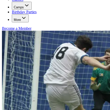
Camps​​​​‌ ‍ ​‍​‍‌‍ ‌ ​‍‌‍‍‌‌‍‌ ‌‍‍‌‌‍ ‍​‍​‍​ ‍‍​‍​‍‌ ​ ‌‍​‌‌‍ ‍‌‍‍‌‌ ‌​‌ ‍‌​‍ ‍‌‍‍‌‌‍ ​‍​‍​‍ ​​‍​‍‌‍‍​‌ ​‍‌‍‌‌‌‍‌‍​‍​‍​ ‍‍​‍​‍‌‍‍​‌ ‌​‌ ‌​‌ ​​‌ ​ ​ ‍‍​‍ ​‍ ‌‍​ ‌‍‍​‌‍‌‌‌‍ ​‌ ​ ‌‍‌‌‌‍​‌‌ ​​‌‍‍‌‌‍‌‌‌ ​‍‌ ​ ​‍ ‍‌ ​ ‌‍​‌‌‍ ‍‌‍‍‌‌ ‌​‌ ‍‌​‍ ‍‌ ​ ‌ ‌​‌ ‌‌‌‍‌​‌‍‍‌‌‍ ​‍ ‌‍‍‌‌‍ ‍‌ ‌​‌‍‌‌‌‍ ‍‌ ‌​​‍ ‌‍‌‌‌‍‌​‌‍‍‌‌ ‌​​‍ ‌‍ ‌‌‍ ‌‍‌​‌‍‌‌​ ‌‌ ​​‌ ​‍‌‍‌‌‌ ​ ‌‍‌‌‌‍ ‍‌ ‌​‌‍​‌‌ ‌​‌‍‍‌‌‍ ‌‍ ‍​ ‍ ‌‍‍‌‌‍‌​​ ‌​ ​‍‌‍​‌​ ‍​​ ‌ ​ ​​​ ‌​​ ​ ​ ‌‍​‍ ‌​ ​‍​ ‌‍​ ‌‍‌‍‌​​‍ ‌​ ‌​‌‍‌‌​ ‍​​ ​​​‍ ‌​ ‍‌​ ‌‍​ ‌‌‌‍‌​​‍ ‌‌‍‌‍​ ‍‌​ ​‍‌‍​‍‌‍‌‍‌‍‌​‌‍‌‌​ ‌ ​ ‍‌​ ‌​‌‍​ ‌‍​ ​ ‍ ‌ ‌​‌ ‍‌‌ ​​‌‍‌‌​ ‌‌ ‌‍‌‍‌‌‌‍ ‍‌ ‌‌‌‍‌‌​ ‍ ‌ ​​‌‍​‌‌ ‌​‌‍‍​​ ‌‌ ​ ‌ ‌‌‌‍​‍‌​ ‍‌‍​‌‌ ‌‍‌‍‍‌‌‍‌ ‌‍​‌‌ ‌​‌‍‍‌‌‍ ‌‍ ‍​‍ ‍‌‍​ ‌‍ ‌‍ ​‌ ‌‌‌‍ ‌‌‍ ‍‌ ​ ​‍‌‌​ ‌‌‌​​‍‌‌ ‌‍‍ ‌‍‌‌‌ ‍‌​‍‌‌​ ​ ‌​‌​​‍‌‌​ ​ ‌​‌​​‍‌‌​ ​‍​ ​‍​ ‌​​ ​ ‌‍‌‍​ ​ ​ ‌ ​ ​​​ ‌ ​ ‌ ​ ‌‍​ ‌‍‌‍​‌​ ​​​‍‌‌​ ​‍​ ​‍​‍‌‌​ ‌‌‌​‌​​‍ ‍‌ ‌​‌‍‍‌‌ ‌​‌‍ ​‌‍‌‌​ ‌‍​‍‌‍​‌‌ ​ ‌‍‌‌‌‌‌‌‌ ​‍‌‍ ​​ ‌‌‍‍​‌ ‌​‌ ‌​‌ ​​‌ ​ ​‍‌‌​ ​ ‌​​‌​‍‌‌​ ​‍‌​‌‍​‍‌‌​ ​‍‌​‌‍‌‍​ ‌‍‍​‌‍‌‌‌‍ ​‌ ​ ‌‍‌‌‌‍​‌‌ ​​‌‍‍‌‌‍‌‌‌ ​‍‌ ​ ​‍ ‍‌ ​ ‌‍​‌‌‍ ‍‌‍‍‌‌ ‌​‌ ‍‌​‍ ‍‌ ​ ‌ ‌​‌ ‌‌‌‍‌​‌‍‍‌‌‍ ​‍‌‍‌‍‍‌‌‍‌​​ ‌​ ​‍‌‍​‌​ ‍​​ ‌ ​ ​​​ ‌​​ ​ ​ ‌‍​‍ ‌​ ​‍​ ‌‍​ ‌‍‌‍‌​​‍ ‌​ ‌​‌‍‌‌​ ‍​​ ​​​‍ ‌​ ‍‌​ ‌‍​ ‌‌‌‍‌​​‍ ‌‌‍‌‍​ ‍‌​ ​‍‌‍​‍‌‍‌‍‌‍‌​‌‍‌‌​ ‌ ​ ‍‌​ ‌​‌‍​ ‌‍​ ​‍‌‍‌ ‌​‌ ‍‌‌ ​​‌‍‌‌​ ‌‌ ‌‍‌‍‌‌‌‍ ‍‌ ‌‌‌‍‌‌​‍‌‍‌ ​​‌‍​‌‌ ‌​‌‍‍​​ ‌‌ ​ ‌ ‌‌‌‍​‍‌​ ‍‌‍​‌‌ ‌‍‌‍‍‌‌‍‌ ‌‍​‌‌ ‌​‌‍‍‌‌‍ ‌‍ ‍​‍ ‍‌‍​ ‌‍ ‌‍ ​‌ ‌‌‌‍ ‌‌‍ ‍‌ ​ ​‍‌‌​ ‌‌‌​​‍‌‌ ‌‍‍ ‌‍‌‌‌ ‍‌​‍‌‌​ ​ ‌​‌​​‍‌‌​ ​ ‌​‌​​‍‌‌​ ​‍​ ​‍​ ‌​​ ​ ‌‍‌‍​ ​ ​ ‌ ​ ​​​ ‌ ​ ‌ ​ ‌‍​ ‌‍‌‍​‌​ ​​​‍‌‌​ ​‍​ ​‍​‍‌‌​ ‌‌‌​‌​​‍ ‍‌ ‌​‌‍‍‌‌ ‌​‌‍ ​‌‍‌‌​‍‌‍‌ ​​‌‍‌‌‌ ​‍‌ ​ ‌ ​​‌‍‌‌‌‍​ ‌ ‌​‌‍‍‌‌ ‌‍‌‍‌‌​ ‌‌ ​​‌ ‌‌‌‍​‍‌‍ ​‌‍‍‌‌ ​ ‌‍‍​‌‍‌‌‌‍‌​​‍​‍‌ ‌
Birthday Parties​​​​‌ ‍ ​‍​‍‌‍ ‌ ​‍‌‍‍‌‌‍‌ ‌‍‍‌‌‍ ‍​‍​‍​ ‍‍​‍​‍‌ ​ ‌‍​‌‌‍ ‍‌‍‍‌‌ ‌​‌ ‍‌​‍ ‍‌‍‍‌‌‍ ​‍​‍​‍ ​​‍​‍‌‍‍​‌ ​‍‌‍‌‌‌‍‌‍​‍​‍​ ‍‍​‍​‍‌‍‍​‌ ‌​‌ ‌​‌ ​​‌ ​ ​ ‍‍​‍ ​‍ ‌‍​ ‌‍‍​‌‍‌‌‌‍ ​‌ ​ ‌‍‌‌‌‍​‌‌ ​​‌‍‍‌‌‍‌‌‌ ​‍‌ ​ ​‍ ‍‌ ​ ‌‍​‌‌‍ ‍‌‍‍‌‌ ‌​‌ ‍‌​‍ ‍‌ ​ ‌ ‌​‌ ‌‌‌‍‌​‌‍‍‌‌‍ ​‍ ‌‍‍‌‌‍ ‍‌ ‌​‌‍‌‌‌‍ ‍‌ ‌​​‍ ‌‍‌‌‌‍‌​‌‍‍‌‌ ‌​​‍ ‌‍ ‌‌‍ ‌‍‌​‌‍‌‌​ ‌‌ ​​‌ ​‍‌‍‌‌‌ ​ ‌‍‌‌‌‍ ‍‌ ‌​‌‍​‌‌ ‌​‌‍‍‌‌‍ ‌‍ ‍​ ‍ ‌‍‍‌‌‍‌​​ ‌​ ​‍‌‍​‌​ ‍​​ ‌ ​ ​​​ ‌​​ ​ ​ ‌‍​‍ ‌​ ​‍​ ‌‍​ ‌‍‌‍‌​​‍ ‌​ ‌​‌‍‌‌​ ‍​​ ​​​‍ ‌​ ‍‌​ ‌‍​ ‌‌‌‍‌​​‍ ‌‌‍‌‍​ ‍‌​ ​‍‌‍​‍‌‍‌‍‌‍‌​‌‍‌‌​ ‌ ​ ‍‌​ ‌​‌‍​ ‌‍​ ​ ‍ ‌ ‌​‌ ‍‌‌ ​​‌‍‌‌​ ‌‌ ‌‍‌‍‌‌‌‍ ‍‌ ‌‌‌‍‌‌​ ‍ ‌ ​​‌‍​‌‌ ‌​‌‍‍​​ ‌‌ ​ ‌ ‌‌‌‍​‍‌​ ‍‌‍​‌‌ ‌‍‌‍‍‌‌‍‌ ‌‍​‌‌ ‌​‌‍‍‌‌‍ ‌‍ ‍​‍ ‍‌‍​ ‌‍ ‌‍ ​‌ ‌‌‌‍ ‌‌‍ ‍‌ ​ ​‍‌‌​ ‌‌‌​​‍‌‌ ‌‍‍ ‌‍‌‌‌ ‍‌​‍‌‌​ ​ ‌​‌​​‍‌‌​ ​ ‌​‌​​‍‌‌​ ​‍​ ​‍​ ​​‌‍​ ​ ‌‍​ ​‌‌‍‌‍​ ‍​‌‍​‌​ ‌‌‌‍‌‌​ ‌‍​ ‍​​ ‌​​‍‌‌​ ​‍​ ​‍​‍‌‌​ ‌‌‌​‌​​‍ ‍‌‍ ​‌‍‍‌‌‍ ‍‌‍‍ ‌ ​ ​‍‌‌​ ‌‌‌​​‍‌‌ ‌‍‍ ‌‍‌‌‌ ‍‌​‍‌‌​ ​ ‌​‌​​‍‌‌​ ​ ‌​‌​​‍‌‌​ ​‍​ ​‍​ ‌‌​ ​‍​ ​‌‌‍‌​‌‍‌‍​ ​​​ ​‌​ ‌‍​ ‌‌​ ‍​​ ​‌‌‍​‌​‍‌‌​ ​‍​ ​‍​‍‌‌​ ‌‌‌​‌​​‍ ‍‌ ‌​‌‍‍‌‌ ‌​‌‍ ​‌‍‌‌​ ‌‍​‍‌‍​‌‌ ​ ‌‍‌‌‌‌‌‌‌ ​‍‌‍ ​​ ‌‌‍‍​‌ ‌​‌ ‌​‌ ​​‌ ​ ​‍‌‌​ ​ ‌​​‌​‍‌‌​ ​‍‌​‌‍​‍‌‌​ ​‍‌​‌‍‌‍​ ‌‍‍​‌‍‌‌‌‍ ​‌ ​ ‌‍‌‌‌‍​‌‌ ​​‌‍‍‌‌‍‌‌‌ ​‍‌ ​ ​‍ ‍‌ ​ ‌‍​‌‌‍ ‍‌‍‍‌‌ ‌​‌ ‍‌​‍ ‍‌ ​ ‌ ‌​‌ ‌‌‌‍‌​‌‍‍‌‌‍ ​‍‌‍‌‍‍‌‌‍‌​​ ‌​ ​‍‌‍​‌​ ‍​​ ‌ ​ ​​​ ‌​​ ​ ​ ‌‍​‍ ‌​ ​‍​ ‌‍​ ‌‍‌‍‌​​‍ ‌​ ‌​‌‍‌‌​ ‍​​ ​​​‍ ‌​ ‍‌​ ‌‍​ ‌‌‌‍‌​​‍ ‌‌‍‌‍​ ‍‌​ ​‍‌‍​‍‌‍‌‍‌‍‌​‌‍‌‌​ ‌ ​ ‍‌​ ‌​‌‍​ ‌‍​ ​‍‌‍‌ ‌​‌ ‍‌‌ ​​‌‍‌‌​ ‌‌ ‌‍‌‍‌‌‌‍ ‍‌ ‌‌‌‍‌‌​‍‌‍‌ ​​‌‍​‌‌ ‌​‌‍‍​​ ‌‌ ​ ‌ ‌‌‌‍​‍‌​ ‍‌‍​‌‌ ‌‍‌‍‍‌‌‍‌ ‌‍​‌‌ ‌​‌‍‍‌‌‍ ‌‍ ‍​‍ ‍‌‍​ ‌‍ ‌‍ ​‌ ‌‌‌‍ ‌‌‍ ‍‌ ​ ​‍‌‌​ ‌‌‌​​‍‌‌ ‌‍‍ ‌‍‌‌‌ ‍‌​‍‌‌​ ​ ‌​‌​​‍‌‌​ ​ ‌​‌​​‍‌‌​ ​‍​ ​‍​ ​​‌‍​ ​ ‌‍​ ​‌‌‍‌‍​ ‍​‌‍​‌​ ‌‌‌‍‌‌​ ‌‍​ ‍​​ ‌​​‍‌‌​ ​‍​ ​‍​‍‌‌​ ‌‌‌​‌​​‍ ‍‌‍ ​‌‍‍‌‌‍ ‍‌‍‍ ‌ ​ ​‍‌‌​ ‌‌‌​​‍‌‌ ‌‍‍ ‌‍‌‌‌ ‍‌​‍‌‌​ ​ ‌​‌​​‍‌‌​ ​ ‌​‌​​‍‌‌​ ​‍​ ​‍​ ‌‌​ ​‍​ ​‌‌‍‌​‌‍‌‍​ ​​​ ​‌​ ‌‍​ ‌‌​ ‍​​ ​‌‌‍​‌​‍‌‌​ ​‍​ ​‍​‍‌‌​ ‌‌‌​‌​​‍ ‍‌ ‌​‌‍‍‌‌ ‌​‌‍ ​‌‍‌‌​‍‌‍‌ ​​‌‍‌‌‌ ​‍‌ ​ ‌ ​​‌‍‌‌‌‍​ ‌ ‌​‌‍‍‌‌ ‌‍‌‍‌‌​ ‌‌ ​​‌ ‌‌‌‍​‍‌‍ ​‌‍‍‌‌ ​ ‌‍‍​‌‍‌‌‌‍‌​​‍​‍‌ ‌
More
Become a Member​​​​‌ ‍ ​‍​‍‌‍ ‌ ​‍‌‍‍‌‌‍‌ ‌‍‍‌‌‍ ‍​‍​‍​ ‍‍​‍​‍‌ ​ ‌‍​‌‌‍ ‍‌‍‍‌‌ ‌​‌ ‍‌​‍ ‍‌‍‍‌‌‍ ​‍​‍​‍ ​​‍​‍‌‍‍​‌ ​‍‌‍‌‌‌‍‌‍​‍​‍​ ‍‍​‍​‍‌‍‍​‌ ‌​‌ ‌​‌ ​​‌ ​ ​ ‍‍​‍ ​‍ ‌‍​ ‌‍‍​‌‍‌‌‌‍ ​‌ ​ ‌‍‌‌‌‍​‌‌ ​​‌‍‍‌‌‍‌‌‌ ​‍‌ ​ ​‍ ‍‌ ​ ‌‍​‌‌‍ ‍‌‍‍‌‌ ‌​‌ ‍‌​‍ ‍‌ ​ ‌ ‌​‌ ‌‌‌‍‌​‌‍‍‌‌‍ ​‍ ‌‍‍‌‌‍ ‍‌ ‌​‌‍‌‌‌‍ ‍‌ ‌​​‍ ‌‍‌‌‌‍‌​‌‍‍‌‌ ‌​​‍ ‌‍ ‌‌‍ ‌‍‌​‌‍‌‌​ ‌‌ ​​‌ ​‍‌‍‌‌‌ ​ ‌‍‌‌‌‍ ‍‌ ‌​‌‍​‌‌ ‌​‌‍‍‌‌‍ ‌‍ ‍​ ‍ ‌‍‍‌‌‍‌​​ ‌​ ​‍‌‍​‌​ ‍​​ ‌ ​ ​​​ ‌​​ ​ ​ ‌‍​‍ ‌​ ​‍​ ‌‍​ ‌‍‌‍‌​​‍ ‌​ ‌​‌‍‌‌​ ‍​​ ​​​‍ ‌​ ‍‌​ ‌‍​ ‌‌‌‍‌​​‍ ‌‌‍‌‍​ ‍‌​ ​‍‌‍​‍‌‍‌‍‌‍‌​‌‍‌‌​ ‌ ​ ‍‌​ ‌​‌‍​ ‌‍​ ​ ‍ ‌ ‌​‌ ‍‌‌ ​​‌‍‌‌​ ‌‌ ‌‍‌‍‌‌‌‍ ‍‌ ‌‌‌‍‌‌​ ‍ ‌ ​​‌‍​‌‌ ‌​‌‍‍​​ ‌‌ ​ ‌ ‌‌‌‍​‍‌​ ‍‌‍​‌‌ ‌‍‌‍‍‌‌‍‌ ‌‍​‌‌ ‌​‌‍‍‌‌‍ ‌‍ ‍​‍ ‍‌‍​ ‌ ‌​‌‍​‌‌​​‍‌ ‌‌‌ ‌​‌ ‌​‌‍ ‌‍ ‍​‍ ‍‌‍​‍‌ ‌‌‌ ‌​‌ ‌​‌‍ ‌‍ ‍‌ ​ ​‍‌‌​ ‌‌‌​​‍‌‌ ‌‍‍ ‌‍‌‌‌ ‍‌​‍‌‌​ ​ ‌​‌​​‍‌‌​ ​ ‌​‌​​‍‌‌​ ​‍​ ​‍​ ‌​​ ‌‌​ ‌​‌‍‌​‌‍​ ​ ‍​​ ‌ ‌‍‌‌​ ‌ ​ ​‌​ ‌‌​ ‌ ​‍‌‌​ ​‍​ ​‍​‍‌‌​ ‌‌‌​‌​​‍ ‍‌ ‌​‌‍‌‌‌ ‍​‌ ‌​​ ‌‍​‍‌‍​‌‌ ​ ‌‍‌‌‌‌‌‌‌ ​‍‌‍ ​​ ‌‌‍‍​‌ ‌​‌ ‌​‌ ​​‌ ​ ​‍‌‌​ ​ ‌​​‌​‍‌‌​ ​‍‌​‌‍​‍‌‌​ ​‍‌​‌‍‌‍​ ‌‍‍​‌‍‌‌‌‍ ​‌ ​ ‌‍‌‌‌‍​‌‌ ​​‌‍‍‌‌‍‌‌‌ ​‍‌ ​ ​‍ ‍‌ ​ ‌‍​‌‌‍ ‍‌‍‍‌‌ ‌​‌ ‍‌​‍ ‍‌ ​ ‌ ‌​‌ ‌‌‌‍‌​‌‍‍‌‌‍ ​‍‌‍‌‍‍‌‌‍‌​​ ‌​ ​‍‌‍​‌​ ‍​​ ‌ ​ ​​​ ‌​​ ​ ​ ‌‍​‍ ‌​ ​‍​ ‌‍​ ‌‍‌‍‌​​‍ ‌​ ‌​‌‍‌‌​ ‍​​ ​​​‍ ‌​ ‍‌​ ‌‍​ ‌‌‌‍‌​​‍ ‌‌‍‌‍​ ‍‌​ ​‍‌‍​‍‌‍‌‍‌‍‌​‌‍‌‌​ ‌ ​ ‍‌​ ‌​‌‍​ ‌‍​ ​‍‌‍‌ ‌​‌ ‍‌‌ ​​‌‍‌‌​ ‌‌ ‌‍‌‍‌‌‌‍ ‍‌ ‌‌‌‍‌‌​‍‌‍‌ ​​‌‍​‌‌ ‌​‌‍‍​​ ‌‌ ​ ‌ ‌‌‌‍​‍‌​ ‍‌‍​‌‌ ‌‍‌‍‍‌‌‍‌ ‌‍​‌‌ ‌​‌‍‍‌‌‍ ‌‍ ‍​‍ ‍‌‍​ ‌ ‌​‌‍​‌‌​​‍‌ ‌‌‌ ‌​‌ ‌​‌‍ ‌‍ ‍​‍ ‍‌‍​‍‌ ‌‌‌ ‌​‌ ‌​‌‍ ‌‍ ‍‌ ​ ​‍‌‌​ ‌‌‌​​‍‌‌ ‌‍‍ ‌‍‌‌‌ ‍‌​‍‌‌​ ​ ‌​‌​​‍‌‌​ ​ ‌​‌​​‍‌‌​ ​‍​ ​‍​ ‌​​ ‌‌​ ‌​‌‍‌​‌‍​ ​ ‍​​ ‌ ‌‍‌‌​ ‌ ​ ​‌​ ‌‌​ ‌ ​‍‌‌​ ​‍​ ​‍​‍‌‌​ ‌‌‌​‌​​‍ ‍‌ ‌​‌‍‌‌‌ ‍​‌ ‌​​‍‌‍‌ ​​‌‍‌‌‌ ​‍‌ ​ ‌ ​​‌‍‌‌‌‍​ ‌ ‌​‌‍‍‌‌ ‌‍‌‍‌‌​ ‌‌ ​​‌ ‌‌‌‍​‍‌‍ ​‌‍‍‌‌ ​ ‌‍‍​‌‍‌‌‌‍‌​​‍​‍‌ ‌