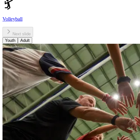
Volleyball​​​​‌ ‍ ​‍​‍‌‍ ‌ ​‍‌‍‍‌‌‍‌ ‌‍‍‌‌‍ ‍​‍​‍​ ‍‍​‍​‍‌ ​ ‌‍​‌‌‍ ‍‌‍‍‌‌ ‌​‌ ‍‌​‍ ‍‌‍‍‌‌‍ ​‍​‍​‍ ​​‍​‍‌‍‍​‌ ​‍‌‍‌‌‌‍‌‍​‍​‍​ ‍‍​‍​‍‌‍‍​‌ ‌​‌ ‌​‌ ​​‌ ​ ​ ‍‍​‍ ​‍ ‌‍​ ‌‍‍​‌‍‌‌‌‍ ​‌ ​ ‌‍‌‌‌‍​‌‌ ​​‌‍‍‌‌‍‌‌‌ ​‍‌ ​ ​‍ ‍‌ ​ ‌‍​‌‌‍ ‍‌‍‍‌‌ ‌​‌ ‍‌​‍ ‍‌ ​ ‌ ‌​‌ ‌‌‌‍‌​‌‍‍‌‌‍ ​‍ ‌‍‍‌‌‍ ‍‌ ‌​‌‍‌‌‌‍ ‍‌ ‌​​‍ ‌‍‌‌‌‍‌​‌‍‍‌‌ ‌​​‍ ‌‍ ‌‌‍ ‌‍‌​‌‍‌‌​ ‌‌ ​​‌ ​‍‌‍‌‌‌ ​ ‌‍‌‌‌‍ ‍‌ ‌​‌‍​‌‌ ‌​‌‍‍‌‌‍ ‌‍ ‍​ ‍ ‌‍‍‌‌‍‌​​ ‌‌‍ ​‌‍‌‌‌‍​‌‌‍‌ ‌ ‌‌‌‍‌‌‌​‍‌‌‍ ‍‌‍‌​‌‍‌‌‌ ‍​​‍ ‌​ ​‍‌‍​‌​ ‍​​ ‌ ​ ​​​ ‌​​ ​ ​ ‌‍​‍ ‌​ ​‍​ ‌‍​ ‌‍‌‍‌​​‍ ‌​ ‌​‌‍‌‌​ ‍​​ ​​​‍ ‌​ ‍‌​ ‌‍​ ‌‌‌‍‌​​‍ ‌‌‍‌‍​ ‍‌​ ​‍‌‍​‍‌‍‌‍‌‍‌​‌‍‌‌​ ‌ ​ ‍‌​ ‌​‌‍​ ‌‍​ ​ ‍ ‌ ‌​‌ ‍‌‌ ​​‌‍‌‌​ ‌‌‍ ​‌‍‌‌‌‍​‌‌‍‌ ‌ ‌‌‌‍‌‌‌​‍‌‌‍ ‍‌‍‌​‌‍‌‌‌ ‍​​ ‍ ‌ ​​‌‍​‌‌ ‌​‌‍‍​​ ‌‌‍ ​‌‍‌‌‌‍​‌‌‍‌ ‌ ‌‌‌‍‌‌‌​ ‍‌‍​‌‌ ‌‍‌‍‍‌‌‍‌ ‌‍​‌‌ ‌​‌‍‍‌‌‍ ‌‍ ‍​‍‌‌​ ‌‌‌​​‍‌‌ ‌‍‍ ‌‍‌‌‌ ‍‌​‍‌‌​ ​ ‌​‌​​‍‌‌​ ​ ‌​‌​​‍‌‌​ ​‍​ ​‍‌‍‌‍​ ​‍​ ‍​​ ‌‍​ ‌ ‌‍​ ​ ‌​‌‍​ ​ ‌‌‌‍‌​​ ‌‌​ ‍​​‍‌‌​ ​‍​ ​‍​‍‌‌​ ‌‌‌​‌​​‍ ‍‌ ‌​‌‍‍‌‌ ‌​‌‍ ​‌‍‌‌​ ‌‍​‍‌‍​‌‌ ​ ‌‍‌‌‌‌‌‌‌ ​‍‌‍ ​​ ‌‌‍‍​‌ ‌​‌ ‌​‌ ​​‌ ​ ​‍‌‌​ ​ ‌​​‌​‍‌‌​ ​‍‌​‌‍​‍‌‌​ ​‍‌​‌‍‌‍​ ‌‍‍​‌‍‌‌‌‍ ​‌ ​ ‌‍‌‌‌‍​‌‌ ​​‌‍‍‌‌‍‌‌‌ ​‍‌ ​ ​‍ ‍‌ ​ ‌‍​‌‌‍ ‍‌‍‍‌‌ ‌​‌ ‍‌​‍ ‍‌ ​ ‌ ‌​‌ ‌‌‌‍‌​‌‍‍‌‌‍ ​‍‌‍‌‍‍‌‌‍‌​​ ‌‌‍ ​‌‍‌‌‌‍​‌‌‍‌ ‌ ‌‌‌‍‌‌‌​‍‌‌‍ ‍‌‍‌​‌‍‌‌‌ ‍​​‍ ‌​ ​‍‌‍​‌​ ‍​​ ‌ ​ ​​​ ‌​​ ​ ​ ‌‍​‍ ‌​ ​‍​ ‌‍​ ‌‍‌‍‌​​‍ ‌​ ‌​‌‍‌‌​ ‍​​ ​​​‍ ‌​ ‍‌​ ‌‍​ ‌‌‌‍‌​​‍ ‌‌‍‌‍​ ‍‌​ ​‍‌‍​‍‌‍‌‍‌‍‌​‌‍‌‌​ ‌ ​ ‍‌​ ‌​‌‍​ ‌‍​ ​‍‌‍‌ ‌​‌ ‍‌‌ ​​‌‍‌‌​ ‌‌‍ ​‌‍‌‌‌‍​‌‌‍‌ ‌ ‌‌‌‍‌‌‌​‍‌‌‍ ‍‌‍‌​‌‍‌‌‌ ‍​​‍‌‍‌ ​​‌‍​‌‌ ‌​‌‍‍​​ ‌‌‍ ​‌‍‌‌‌‍​‌‌‍‌ ‌ ‌‌‌‍‌‌‌​ ‍‌‍​‌‌ ‌‍‌‍‍‌‌‍‌ ‌‍​‌‌ ‌​‌‍‍‌‌‍ ‌‍ ‍​‍‌‌​ ‌‌‌​​‍‌‌ ‌‍‍ ‌‍‌‌‌ ‍‌​‍‌‌​ ​ ‌​‌​​‍‌‌​ ​ ‌​‌​​‍‌‌​ ​‍​ ​‍‌‍‌‍​ ​‍​ ‍​​ ‌‍​ ‌ ‌‍​ ​ ‌​‌‍​ ​ ‌‌‌‍‌​​ ‌‌​ ‍​​‍‌‌​ ​‍​ ​‍​‍‌‌​ ‌‌‌​‌​​‍ ‍‌ ‌​‌‍‍‌‌ ‌​‌‍ ​‌‍‌‌​‍‌‍‌ ​​‌‍‌‌‌ ​‍‌ ​ ‌ ​​‌‍‌‌‌‍​ ‌ ‌​‌‍‍‌‌ ‌‍‌‍‌‌​ ‌‌ ​​‌ ‌‌‌‍​‍‌‍ ​‌‍‍‌‌ ​ ‌‍‍​‌‍‌‌‌‍‌​​‍​‍‌ ‌
Next slide
Youth​​​​‌ ‍ ​‍​‍‌‍ ‌ ​‍‌‍‍‌‌‍‌ ‌‍‍‌‌‍ ‍​‍​‍​ ‍‍​‍​‍‌ ​ ‌‍​‌‌‍ ‍‌‍‍‌‌ ‌​‌ ‍‌​‍ ‍‌‍‍‌‌‍ ​‍​‍​‍ ​​‍​‍‌‍‍​‌ ​‍‌‍‌‌‌‍‌‍​‍​‍​ ‍‍​‍​‍‌‍‍​‌ ‌​‌ ‌​‌ ​​‌ ​ ​ ‍‍​‍ ​‍ ‌‍​ ‌‍‍​‌‍‌‌‌‍ ​‌ ​ ‌‍‌‌‌‍​‌‌ ​​‌‍‍‌‌‍‌‌‌ ​‍‌ ​ ​‍ ‍‌ ​ ‌‍​‌‌‍ ‍‌‍‍‌‌ ‌​‌ ‍‌​‍ ‍‌ ​ ‌ ‌​‌ ‌‌‌‍‌​‌‍‍‌‌‍ ​‍ ‌‍‍‌‌‍ ‍‌ ‌​‌‍‌‌‌‍ ‍‌ ‌​​‍ ‌‍‌‌‌‍‌​‌‍‍‌‌ ‌​​‍ ‌‍ ‌‌‍ ‌‍‌​‌‍‌‌​ ‌‌ ​​‌ ​‍‌‍‌‌‌ ​ ‌‍‌‌‌‍ ‍‌ ‌​‌‍​‌‌ ‌​‌‍‍‌‌‍ ‌‍ ‍​ ‍ ‌‍‍‌‌‍‌​​ ‌​ ‌‌​ ​‌‌‍‌​​ ‌‍​ ​‍​ ​​‌‍​‍​ ​‍​‍ ‌​ ‍‌​ ​​‌‍‌‍‌‍‌​​‍ ‌​ ‌​‌‍‌‍‌‍‌​‌‍​‍​‍ ‌​ ‍‌​ ‍‌‌‍‌​​ ​‍​‍ ‌​ ‌‍‌‍‌‍​ ‌ ​ ​ ‌‍​ ​ ​​​ ‍​​ ‌ ‌‍‌‌​ ‌‍​ ​​​ ​​​ ‍ ‌ ‌​‌ ‍‌‌ ​​‌‍‌‌​ ‌‌‍ ​‌‍‌‌‌‍​‌‌‍‌ ‌ ‌‌‌‍‌‌​ ‍ ‌ ​​‌‍​‌‌ ‌​‌‍‍​​ ‌‌ ‌​‌‍‍‌‌ ‌​‌‍ ​‌‍‌‌​ ‌‍​‍‌‍​‌‌ ​ ‌‍‌‌‌‌‌‌‌ ​‍‌‍ ​​ ‌‌‍‍​‌ ‌​‌ ‌​‌ ​​‌ ​ ​‍‌‌​ ​ ‌​​‌​‍‌‌​ ​‍‌​‌‍​‍‌‌​ ​‍‌​‌‍‌‍​ ‌‍‍​‌‍‌‌‌‍ ​‌ ​ ‌‍‌‌‌‍​‌‌ ​​‌‍‍‌‌‍‌‌‌ ​‍‌ ​ ​‍ ‍‌ ​ ‌‍​‌‌‍ ‍‌‍‍‌‌ ‌​‌ ‍‌​‍ ‍‌ ​ ‌ ‌​‌ ‌‌‌‍‌​‌‍‍‌‌‍ ​‍‌‍‌‍‍‌‌‍‌​​ ‌​ ‌‌​ ​‌‌‍‌​​ ‌‍​ ​‍​ ​​‌‍​‍​ ​‍​‍ ‌​ ‍‌​ ​​‌‍‌‍‌‍‌​​‍ ‌​ ‌​‌‍‌‍‌‍‌​‌‍​‍​‍ ‌​ ‍‌​ ‍‌‌‍‌​​ ​‍​‍ ‌​ ‌‍‌‍‌‍​ ‌ ​ ​ ‌‍​ ​ ​​​ ‍​​ ‌ ‌‍‌‌​ ‌‍​ ​​​ ​​​‍‌‍‌ ‌​‌ ‍‌‌ ​​‌‍‌‌​ ‌‌‍ ​‌‍‌‌‌‍​‌‌‍‌ ‌ ‌‌‌‍‌‌​‍‌‍‌ ​​‌‍​‌‌ ‌​‌‍‍​​ ‌‌ ‌​‌‍‍‌‌ ‌​‌‍ ​‌‍‌‌​‍‌‍‌ ​​‌‍‌‌‌ ​‍‌ ​ ‌ ​​‌‍‌‌‌‍​ ‌ ‌​‌‍‍‌‌ ‌‍‌‍‌‌​ ‌‌ ​​‌ ‌‌‌‍​‍‌‍ ​‌‍‍‌‌ ​ ‌‍‍​‌‍‌‌‌‍‌​​‍​‍‌ ‌
Adult​​​​‌ ‍ ​‍​‍‌‍ ‌ ​‍‌‍‍‌‌‍‌ ‌‍‍‌‌‍ ‍​‍​‍​ ‍‍​‍​‍‌ ​ ‌‍​‌‌‍ ‍‌‍‍‌‌ ‌​‌ ‍‌​‍ ‍‌‍‍‌‌‍ ​‍​‍​‍ ​​‍​‍‌‍‍​‌ ​‍‌‍‌‌‌‍‌‍​‍​‍​ ‍‍​‍​‍‌‍‍​‌ ‌​‌ ‌​‌ ​​‌ ​ ​ ‍‍​‍ ​‍ ‌‍​ ‌‍‍​‌‍‌‌‌‍ ​‌ ​ ‌‍‌‌‌‍​‌‌ ​​‌‍‍‌‌‍‌‌‌ ​‍‌ ​ ​‍ ‍‌ ​ ‌‍​‌‌‍ ‍‌‍‍‌‌ ‌​‌ ‍‌​‍ ‍‌ ​ ‌ ‌​‌ ‌‌‌‍‌​‌‍‍‌‌‍ ​‍ ‌‍‍‌‌‍ ‍‌ ‌​‌‍‌‌‌‍ ‍‌ ‌​​‍ ‌‍‌‌‌‍‌​‌‍‍‌‌ ‌​​‍ ‌‍ ‌‌‍ ‌‍‌​‌‍‌‌​ ‌‌ ​​‌ ​‍‌‍‌‌‌ ​ ‌‍‌‌‌‍ ‍‌ ‌​‌‍​‌‌ ‌​‌‍‍‌‌‍ ‌‍ ‍​ ‍ ‌‍‍‌‌‍‌​​ ‌​ ​​‌‍​‌​ ‍​​ ‍‌​ ​ ​ ​‌‌‍‌‍​ ​‌​‍ ‌​ ‌‍​ ​‌​ ‌​​ ‌ ​‍ ‌​ ‌​‌‍‌‌​ ‌ ​ ‌‌​‍ ‌‌‍​‌​ ‌ ​ ‍​​ ‌‌​‍ ‌​ ​‍‌‍​‌​ ‌​‌‍‌‍​ ​‌​ ‍​​ ‌​​ ‍‌​ ‌‍​ ​​​ ‍​​ ‌‌​ ‍ ‌ ‌​‌ ‍‌‌ ​​‌‍‌‌​ ‌‌‍ ​‌‍‌‌‌‍​‌‌‍‌ ‌ ‌‌‌‍‌‌​ ‍ ‌ ​​‌‍​‌‌ ‌​‌‍‍​​ ‌‌ ‌​‌‍‍‌‌ ‌​‌‍ ​‌‍‌‌​ ‌‍​‍‌‍​‌‌ ​ ‌‍‌‌‌‌‌‌‌ ​‍‌‍ ​​ ‌‌‍‍​‌ ‌​‌ ‌​‌ ​​‌ ​ ​‍‌‌​ ​ ‌​​‌​‍‌‌​ ​‍‌​‌‍​‍‌‌​ ​‍‌​‌‍‌‍​ ‌‍‍​‌‍‌‌‌‍ ​‌ ​ ‌‍‌‌‌‍​‌‌ ​​‌‍‍‌‌‍‌‌‌ ​‍‌ ​ ​‍ ‍‌ ​ ‌‍​‌‌‍ ‍‌‍‍‌‌ ‌​‌ ‍‌​‍ ‍‌ ​ ‌ ‌​‌ ‌‌‌‍‌​‌‍‍‌‌‍ ​‍‌‍‌‍‍‌‌‍‌​​ ‌​ ​​‌‍​‌​ ‍​​ ‍‌​ ​ ​ ​‌‌‍‌‍​ ​‌​‍ ‌​ ‌‍​ ​‌​ ‌​​ ‌ ​‍ ‌​ ‌​‌‍‌‌​ ‌ ​ ‌‌​‍ ‌‌‍​‌​ ‌ ​ ‍​​ ‌‌​‍ ‌​ ​‍‌‍​‌​ ‌​‌‍‌‍​ ​‌​ ‍​​ ‌​​ ‍‌​ ‌‍​ ​​​ ‍​​ ‌‌​‍‌‍‌ ‌​‌ ‍‌‌ ​​‌‍‌‌​ ‌‌‍ ​‌‍‌‌‌‍​‌‌‍‌ ‌ ‌‌‌‍‌‌​‍‌‍‌ ​​‌‍​‌‌ ‌​‌‍‍​​ ‌‌ ‌​‌‍‍‌‌ ‌​‌‍ ​‌‍‌‌​‍‌‍‌ ​​‌‍‌‌‌ ​‍‌ ​ ‌ ​​‌‍‌‌‌‍​ ‌ ‌​‌‍‍‌‌ ‌‍‌‍‌‌​ ‌‌ ​​‌ ‌‌‌‍​‍‌‍ ​‌‍‍‌‌ ​ ‌‍‍​‌‍‌‌‌‍‌​​‍​‍‌ ‌