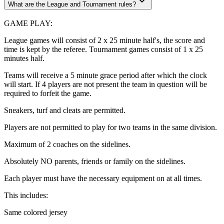
What are the League and Tournament rules?​​​​‌ ‍ ​‍​‍‌‍ ‌ ​‍‌‍‍‌‌‍‌ ‌‍‍‌‌‍ ‍​‍​‍​ ‍‍​‍​‍‌ ​ ‌‍​‌‌‍ ‍‌‍‍‌‌ ‌​‌ ‍‌​‍ ‍‌‍‍‌‌‍ ​‍​‍​‍ ​​‍​‍‌‍‍​‌ ​‍‌‍‌‌‌‍‌‍​‍​‍​ ‍‍​‍​‍‌‍‍​‌ ‌​‌ ‌​‌ ​​‌ ​ ​ ‍‍​‍ ​‍ ‌‍​ ‌‍‍​‌‍‌‌‌‍ ​‌ ​ ‌‍‌‌‌‍​‌‌ ​​‌‍‍‌‌‍‌‌‌ ​‍‌ ​ ​‍ ‍‌ ​ ‌‍​‌‌‍ ‍‌‍‍‌‌ ‌​‌ ‍‌​‍ ‍‌ ​ ‌ ‌​‌ ‌‌‌‍‌​‌‍‍‌‌‍ ​‍ ‌‍‍‌‌‍ ‍‌ ‌​‌‍‌‌‌‍ ‍‌ ‌​​‍ ‌‍‌‌‌‍‌​‌‍‍‌‌ ‌​​‍ ‌‍ ‌‌‍ ‌‍‌​‌‍‌‌​ ‌‌ ​​‌ ​‍‌‍‌‌‌ ​ ‌‍‌‌‌‍ ‍‌ ‌​‌‍​‌‌ ‌​‌‍‍‌‌‍ ‌‍ ‍​ ‍ ‌‍‍‌‌‍‌​​ ‌‌‍​‍​ ‌‌​ ‍​​ ‍‌​ ​‌​ ‍​‌‍‌‍​ ‍​​‍ ‌‌‍​‌‌‍​ ​ ‍​​ ‌​​‍ ‌​ ‌​​ ‌ ‌‍​‍​ ​‌​‍ ‌​ ‍​​ ​​​ ‌‌‌‍‌​​‍ ‌​ ​​​ ‌ ​ ​‌‌‍‌‍​ ​‌​ ‌‌​ ‍​​ ‍‌​ ‍​​ ‌‌​ ‌‌​ ​​​ ‍ ‌ ‌​‌ ‍‌‌ ​​‌‍‌‌​ ‌‌‍‌‍‌‍​‌‌ ​‌​ ‍ ‌ ​​‌‍​‌‌ ‌​‌‍‍​​ ‌‌ ‌​‌‍‍‌‌ ‌​‌‍ ​‌‍‌‌​ ‌‍​‍‌‍​‌‌ ​ ‌‍‌‌‌‌‌‌‌ ​‍‌‍ ​​ ‌‌‍‍​‌ ‌​‌ ‌​‌ ​​‌ ​ ​‍‌‌​ ​ ‌​​‌​‍‌‌​ ​‍‌​‌‍​‍‌‌​ ​‍‌​‌‍‌‍​ ‌‍‍​‌‍‌‌‌‍ ​‌ ​ ‌‍‌‌‌‍​‌‌ ​​‌‍‍‌‌‍‌‌‌ ​‍‌ ​ ​‍ ‍‌ ​ ‌‍​‌‌‍ ‍‌‍‍‌‌ ‌​‌ ‍‌​‍ ‍‌ ​ ‌ ‌​‌ ‌‌‌‍‌​‌‍‍‌‌‍ ​‍‌‍‌‍‍‌‌‍‌​​ ‌‌‍​‍​ ‌‌​ ‍​​ ‍‌​ ​‌​ ‍​‌‍‌‍​ ‍​​‍ ‌‌‍​‌‌‍​ ​ ‍​​ ‌​​‍ ‌​ ‌​​ ‌ ‌‍​‍​ ​‌​‍ ‌​ ‍​​ ​​​ ‌‌‌‍‌​​‍ ‌​ ​​​ ‌ ​ ​‌‌‍‌‍​ ​‌​ ‌‌​ ‍​​ ‍‌​ ‍​​ ‌‌​ ‌‌​ ​​​‍‌‍‌ ‌​‌ ‍‌‌ ​​‌‍‌‌​ ‌‌‍‌‍‌‍​‌‌ ​‌​‍‌‍‌ ​​‌‍​‌‌ ‌​‌‍‍​​ ‌‌ ‌​‌‍‍‌‌ ‌​‌‍ ​‌‍‌‌​‍‌‍‌ ​​‌‍‌‌‌ ​‍‌ ​ ‌ ​​‌‍‌‌‌‍​ ‌ ‌​‌‍‍‌‌ ‌‍‌‍‌‌​ ‌‌ ​​‌ ‌‌‌‍​‍‌‍ ​‌‍‍‌‌ ​ ‌‍‍​‌‍‌‌‌‍‌​​‍​‍‌ ‌
GAME PLAY:​​​​‌ ‍ ​‍​‍‌‍ ‌ ​‍‌‍‍‌‌‍‌ ‌‍‍‌‌‍ ‍​‍​‍​ ‍‍​‍​‍‌ ​ ‌‍​‌‌‍ ‍‌‍‍‌‌ ‌​‌ ‍‌​‍ ‍‌‍‍‌‌‍ ​‍​‍​‍ ​​‍​‍‌‍‍​‌ ​‍‌‍‌‌‌‍‌‍​‍​‍​ ‍‍​‍​‍‌‍‍​‌ ‌​‌ ‌​‌ ​​‌ ​ ​ ‍‍​‍ ​‍ ‌‍​ ‌‍‍​‌‍‌‌‌‍ ​‌ ​ ‌‍‌‌‌‍​‌‌ ​​‌‍‍‌‌‍‌‌‌ ​‍‌ ​ ​‍ ‍‌ ​ ‌‍​‌‌‍ ‍‌‍‍‌‌ ‌​‌ ‍‌​‍ ‍‌ ​ ‌ ‌​‌ ‌‌‌‍‌​‌‍‍‌‌‍ ​‍ ‌‍‍‌‌‍ ‍‌ ‌​‌‍‌‌‌‍ ‍‌ ‌​​‍ ‌‍‌‌‌‍‌​‌‍‍‌‌ ‌​​‍ ‌‍ ‌‌‍ ‌‍‌​‌‍‌‌​ ‌‌ ​​‌ ​‍‌‍‌‌‌ ​ ‌‍‌‌‌‍ ‍‌ ‌​‌‍​‌‌ ‌​‌‍‍‌‌‍ ‌‍ ‍​ ‍ ‌‍‍‌‌‍‌​​ ‌‌‍​‍​ ‌‌​ ‍​​ ‍‌​ ​‌​ ‍​‌‍‌‍​ ‍​​‍ ‌‌‍​‌‌‍​ ​ ‍​​ ‌​​‍ ‌​ ‌​​ ‌ ‌‍​‍​ ​‌​‍ ‌​ ‍​​ ​​​ ‌‌‌‍‌​​‍ ‌​ ​​​ ‌ ​ ​‌‌‍‌‍​ ​‌​ ‌‌​ ‍​​ ‍‌​ ‍​​ ‌‌​ ‌‌​ ​​​ ‍ ‌ ‌​‌ ‍‌‌ ​​‌‍‌‌​ ‌‌‍‌‍‌‍​‌‌ ​‌​ ‍ ‌ ​​‌‍​‌‌ ‌​‌‍‍​​ ‌‌ ​‍‌‍‍‌‌‍​ ‌‍‍​‌‌‌​‌‍‌‌‌ ‍​‌ ‌​​‍‌‌​ ‌‌‌​​‍‌‌ ‌‍‍ ‌‍‌‌‌ ‍‌​‍‌‌​ ​ ‌​‌​​‍‌‌​ ​ ‌​‌​​‍‌‌​ ​‍​ ​‍​ ​‍‌‍​‍​ ​‌‌‍‌​​ ‌‍​ ​ ‌‍​‍​ ‌‌​ ‌‍​ ‍‌​ ​ ​ ‌‌​‍‌‌​ ​‍​ ​‍​‍‌‌​ ‌‌‌​‌​​‍ ‍‌‍​ ‌‍‍​‌‍‍‌‌‍ ​‌‍‌​‌ ​‍‌‍‌‌‌‍ ‍​‍‌‌​ ‌‌‌​​‍‌‌ ‌‍‍ ‌‍‌‌‌ ‍‌​‍‌‌​ ​ ‌​‌​​‍‌‌​ ​ ‌​‌​​‍‌‌​ ​‍​ ​‍‌‍​‍​ ​‍​ ​‍​ ‍‌​ ​ ​ ‍‌​ ​​​ ‌​​ ‍​​ ‌​​ ‍‌‌‍‌​​‍‌‌​ ​‍​ ​‍​‍‌‌​ ‌‌‌​‌​​‍ ‍‌ ‌​‌‍‌‌‌ ‍​‌ ‌​​ ‌‍​‍‌‍​‌‌ ​ ‌‍‌‌‌‌‌‌‌ ​‍‌‍ ​​ ‌‌‍‍​‌ ‌​‌ ‌​‌ ​​‌ ​ ​‍‌‌​ ​ ‌​​‌​‍‌‌​ ​‍‌​‌‍​‍‌‌​ ​‍‌​‌‍‌‍​ ‌‍‍​‌‍‌‌‌‍ ​‌ ​ ‌‍‌‌‌‍​‌‌ ​​‌‍‍‌‌‍‌‌‌ ​‍‌ ​ ​‍ ‍‌ ​ ‌‍​‌‌‍ ‍‌‍‍‌‌ ‌​‌ ‍‌​‍ ‍‌ ​ ‌ ‌​‌ ‌‌‌‍‌​‌‍‍‌‌‍ ​‍‌‍‌‍‍‌‌‍‌​​ ‌‌‍​‍​ ‌‌​ ‍​​ ‍‌​ ​‌​ ‍​‌‍‌‍​ ‍​​‍ ‌‌‍​‌‌‍​ ​ ‍​​ ‌​​‍ ‌​ ‌​​ ‌ ‌‍​‍​ ​‌​‍ ‌​ ‍​​ ​​​ ‌‌‌‍‌​​‍ ‌​ ​​​ ‌ ​ ​‌‌‍‌‍​ ​‌​ ‌‌​ ‍​​ ‍‌​ ‍​​ ‌‌​ ‌‌​ ​​​‍‌‍‌ ‌​‌ ‍‌‌ ​​‌‍‌‌​ ‌‌‍‌‍‌‍​‌‌ ​‌​‍‌‍‌ ​​‌‍​‌‌ ‌​‌‍‍​​ ‌‌ ​‍‌‍‍‌‌‍​ ‌‍‍​‌‌‌​‌‍‌‌‌ ‍​‌ ‌​​‍‌‌​ ‌‌‌​​‍‌‌ ‌‍‍ ‌‍‌‌‌ ‍‌​‍‌‌​ ​ ‌​‌​​‍‌‌​ ​ ‌​‌​​‍‌‌​ ​‍​ ​‍​ ​‍‌‍​‍​ ​‌‌‍‌​​ ‌‍​ ​ ‌‍​‍​ ‌‌​ ‌‍​ ‍‌​ ​ ​ ‌‌​‍‌‌​ ​‍​ ​‍​‍‌‌​ ‌‌‌​‌​​‍ ‍‌‍​ ‌‍‍​‌‍‍‌‌‍ ​‌‍‌​‌ ​‍‌‍‌‌‌‍ ‍​‍‌‌​ ‌‌‌​​‍‌‌ ‌‍‍ ‌‍‌‌‌ ‍‌​‍‌‌​ ​ ‌​‌​​‍‌‌​ ​ ‌​‌​​‍‌‌​ ​‍​ ​‍‌‍​‍​ ​‍​ ​‍​ ‍‌​ ​ ​ ‍‌​ ​​​ ‌​​ ‍​​ ‌​​ ‍‌‌‍‌​​‍‌‌​ ​‍​ ​‍​‍‌‌​ ‌‌‌​‌​​‍ ‍‌ ‌​‌‍‌‌‌ ‍​‌ ‌​​‍‌‍‌ ​​‌‍‌‌‌ ​‍‌ ​ ‌ ​​‌‍‌‌‌‍​ ‌ ‌​‌‍‍‌‌ ‌‍‌‍‌‌​ ‌‌ ​​‌ ‌‌‌‍​‍‌‍ ​‌‍‍‌‌ ​ ‌‍‍​‌‍‌‌‌‍‌​​‍​‍‌ ‌
League games will consist of 2 x 25 minute half's, the score and
time is kept by the referee. Tournament games consist of 1 x 25
minutes half.​​​​‌ ‍ ​‍​‍‌‍ ‌ ​‍‌‍‍‌‌‍‌ ‌‍‍‌‌‍ ‍​‍​‍​ ‍‍​‍​‍‌ ​ ‌‍​‌‌‍ ‍‌‍‍‌‌ ‌​‌ ‍‌​‍ ‍‌‍‍‌‌‍ ​‍​‍​‍ ​​‍​‍‌‍‍​‌ ​‍‌‍‌‌‌‍‌‍​‍​‍​ ‍‍​‍​‍‌‍‍​‌ ‌​‌ ‌​‌ ​​‌ ​ ​ ‍‍​‍ ​‍ ‌‍​ ‌‍‍​‌‍‌‌‌‍ ​‌ ​ ‌‍‌‌‌‍​‌‌ ​​‌‍‍‌‌‍‌‌‌ ​‍‌ ​ ​‍ ‍‌ ​ ‌‍​‌‌‍ ‍‌‍‍‌‌ ‌​‌ ‍‌​‍ ‍‌ ​ ‌ ‌​‌ ‌‌‌‍‌​‌‍‍‌‌‍ ​‍ ‌‍‍‌‌‍ ‍‌ ‌​‌‍‌‌‌‍ ‍‌ ‌​​‍ ‌‍‌‌‌‍‌​‌‍‍‌‌ ‌​​‍ ‌‍ ‌‌‍ ‌‍‌​‌‍‌‌​ ‌‌ ​​‌ ​‍‌‍‌‌‌ ​ ‌‍‌‌‌‍ ‍‌ ‌​‌‍​‌‌ ‌​‌‍‍‌‌‍ ‌‍ ‍​ ‍ ‌‍‍‌‌‍‌​​ ‌‌‍​‍​ ‌‌​ ‍​​ ‍‌​ ​‌​ ‍​‌‍‌‍​ ‍​​‍ ‌‌‍​‌‌‍​ ​ ‍​​ ‌​​‍ ‌​ ‌​​ ‌ ‌‍​‍​ ​‌​‍ ‌​ ‍​​ ​​​ ‌‌‌‍‌​​‍ ‌​ ​​​ ‌ ​ ​‌‌‍‌‍​ ​‌​ ‌‌​ ‍​​ ‍‌​ ‍​​ ‌‌​ ‌‌​ ​​​ ‍ ‌ ‌​‌ ‍‌‌ ​​‌‍‌‌​ ‌‌‍‌‍‌‍​‌‌ ​‌​ ‍ ‌ ​​‌‍​‌‌ ‌​‌‍‍​​ ‌‌ ​‍‌‍‍‌‌‍​ ‌‍‍​‌‌‌​‌‍‌‌‌ ‍​‌ ‌​​‍‌‌​ ‌‌‌​​‍‌‌ ‌‍‍ ‌‍‌‌‌ ‍‌​‍‌‌​ ​ ‌​‌​​‍‌‌​ ​ ‌​‌​​‍‌‌​ ​‍​ ​‍‌‍‌‍​ ​‍​ ​​​ ‌‌​ ​​‌‍​ ​ ‌‍​ ​​‌‍‌‍​ ‌‌‌‍‌​​ ​‍​‍‌‌​ ​‍​ ​‍​‍‌‌​ ‌‌‌​‌​​‍ ‍‌‍​ ‌‍‍​‌‍‍‌‌‍ ​‌‍‌​‌ ​‍‌‍‌‌‌‍ ‍​‍‌‌​ ‌‌‌​​‍‌‌ ‌‍‍ ‌‍‌‌‌ ‍‌​‍‌‌​ ​ ‌​‌​​‍‌‌​ ​ ‌​‌​​‍‌‌​ ​‍​ ​‍‌‍‌​‌‍​ ​ ​‌​ ‍​‌‍‌‍‌‍‌‍​ ‌ ​ ‌‌‌‍​‌​ ​‍‌‍‌‌​ ‍​​‍‌‌​ ​‍​ ​‍​‍‌‌​ ‌‌‌​‌​​‍ ‍‌ ‌​‌‍‌‌‌ ‍​‌ ‌​​ ‌‍​‍‌‍​‌‌ ​ ‌‍‌‌‌‌‌‌‌ ​‍‌‍ ​​ ‌‌‍‍​‌ ‌​‌ ‌​‌ ​​‌ ​ ​‍‌‌​ ​ ‌​​‌​‍‌‌​ ​‍‌​‌‍​‍‌‌​ ​‍‌​‌‍‌‍​ ‌‍‍​‌‍‌‌‌‍ ​‌ ​ ‌‍‌‌‌‍​‌‌ ​​‌‍‍‌‌‍‌‌‌ ​‍‌ ​ ​‍ ‍‌ ​ ‌‍​‌‌‍ ‍‌‍‍‌‌ ‌​‌ ‍‌​‍ ‍‌ ​ ‌ ‌​‌ ‌‌‌‍‌​‌‍‍‌‌‍ ​‍‌‍‌‍‍‌‌‍‌​​ ‌‌‍​‍​ ‌‌​ ‍​​ ‍‌​ ​‌​ ‍​‌‍‌‍​ ‍​​‍ ‌‌‍​‌‌‍​ ​ ‍​​ ‌​​‍ ‌​ ‌​​ ‌ ‌‍​‍​ ​‌​‍ ‌​ ‍​​ ​​​ ‌‌‌‍‌​​‍ ‌​ ​​​ ‌ ​ ​‌‌‍‌‍​ ​‌​ ‌‌​ ‍​​ ‍‌​ ‍​​ ‌‌​ ‌‌​ ​​​‍‌‍‌ ‌​‌ ‍‌‌ ​​‌‍‌‌​ ‌‌‍‌‍‌‍​‌‌ ​‌​‍‌‍‌ ​​‌‍​‌‌ ‌​‌‍‍​​ ‌‌ ​‍‌‍‍‌‌‍​ ‌‍‍​‌‌‌​‌‍‌‌‌ ‍​‌ ‌​​‍‌‌​ ‌‌‌​​‍‌‌ ‌‍‍ ‌‍‌‌‌ ‍‌​‍‌‌​ ​ ‌​‌​​‍‌‌​ ​ ‌​‌​​‍‌‌​ ​‍​ ​‍‌‍‌‍​ ​‍​ ​​​ ‌‌​ ​​‌‍​ ​ ‌‍​ ​​‌‍‌‍​ ‌‌‌‍‌​​ ​‍​‍‌‌​ ​‍​ ​‍​‍‌‌​ ‌‌‌​‌​​‍ ‍‌‍​ ‌‍‍​‌‍‍‌‌‍ ​‌‍‌​‌ ​‍‌‍‌‌‌‍ ‍​‍‌‌​ ‌‌‌​​‍‌‌ ‌‍‍ ‌‍‌‌‌ ‍‌​‍‌‌​ ​ ‌​‌​​‍‌‌​ ​ ‌​‌​​‍‌‌​ ​‍​ ​‍‌‍‌​‌‍​ ​ ​‌​ ‍​‌‍‌‍‌‍‌‍​ ‌ ​ ‌‌‌‍​‌​ ​‍‌‍‌‌​ ‍​​‍‌‌​ ​‍​ ​‍​‍‌‌​ ‌‌‌​‌​​‍ ‍‌ ‌​‌‍‌‌‌ ‍​‌ ‌​​‍‌‍‌ ​​‌‍‌‌‌ ​‍‌ ​ ‌ ​​‌‍‌‌‌‍​ ‌ ‌​‌‍‍‌‌ ‌‍‌‍‌‌​ ‌‌ ​​‌ ‌‌‌‍​‍‌‍ ​‌‍‍‌‌ ​ ‌‍‍​‌‍‌‌‌‍‌​​‍​‍‌ ‌
Teams will receive a 5 minute grace period after which the clock
will start. If 4 players are not present the team in question will be
required to forfeit the game.​​​​‌ ‍ ​‍​‍‌‍ ‌ ​‍‌‍‍‌‌‍‌ ‌‍‍‌‌‍ ‍​‍​‍​ ‍‍​‍​‍‌ ​ ‌‍​‌‌‍ ‍‌‍‍‌‌ ‌​‌ ‍‌​‍ ‍‌‍‍‌‌‍ ​‍​‍​‍ ​​‍​‍‌‍‍​‌ ​‍‌‍‌‌‌‍‌‍​‍​‍​ ‍‍​‍​‍‌‍‍​‌ ‌​‌ ‌​‌ ​​‌ ​ ​ ‍‍​‍ ​‍ ‌‍​ ‌‍‍​‌‍‌‌‌‍ ​‌ ​ ‌‍‌‌‌‍​‌‌ ​​‌‍‍‌‌‍‌‌‌ ​‍‌ ​ ​‍ ‍‌ ​ ‌‍​‌‌‍ ‍‌‍‍‌‌ ‌​‌ ‍‌​‍ ‍‌ ​ ‌ ‌​‌ ‌‌‌‍‌​‌‍‍‌‌‍ ​‍ ‌‍‍‌‌‍ ‍‌ ‌​‌‍‌‌‌‍ ‍‌ ‌​​‍ ‌‍‌‌‌‍‌​‌‍‍‌‌ ‌​​‍ ‌‍ ‌‌‍ ‌‍‌​‌‍‌‌​ ‌‌ ​​‌ ​‍‌‍‌‌‌ ​ ‌‍‌‌‌‍ ‍‌ ‌​‌‍​‌‌ ‌​‌‍‍‌‌‍ ‌‍ ‍​ ‍ ‌‍‍‌‌‍‌​​ ‌‌‍​‍​ ‌‌​ ‍​​ ‍‌​ ​‌​ ‍​‌‍‌‍​ ‍​​‍ ‌‌‍​‌‌‍​ ​ ‍​​ ‌​​‍ ‌​ ‌​​ ‌ ‌‍​‍​ ​‌​‍ ‌​ ‍​​ ​​​ ‌‌‌‍‌​​‍ ‌​ ​​​ ‌ ​ ​‌‌‍‌‍​ ​‌​ ‌‌​ ‍​​ ‍‌​ ‍​​ ‌‌​ ‌‌​ ​​​ ‍ ‌ ‌​‌ ‍‌‌ ​​‌‍‌‌​ ‌‌‍‌‍‌‍​‌‌ ​‌​ ‍ ‌ ​​‌‍​‌‌ ‌​‌‍‍​​ ‌‌ ​‍‌‍‍‌‌‍​ ‌‍‍​‌‌‌​‌‍‌‌‌ ‍​‌ ‌​​‍‌‌​ ‌‌‌​​‍‌‌ ‌‍‍ ‌‍‌‌‌ ‍‌​‍‌‌​ ​ ‌​‌​​‍‌‌​ ​ ‌​‌​​‍‌‌​ ​‍​ ​‍‌‍​ ​ ‌​​ ‌‌‌‍​‍​ ‍​​ ​‌‌‍‌‍‌‍​ ‌‍‌​‌‍​‍​ ‌ ​ ‍​​‍‌‌​ ​‍​ ​‍​‍‌‌​ ‌‌‌​‌​​‍ ‍‌‍​ ‌‍‍​‌‍‍‌‌‍ ​‌‍‌​‌ ​‍‌‍‌‌‌‍ ‍​‍‌‌​ ‌‌‌​​‍‌‌ ‌‍‍ ‌‍‌‌‌ ‍‌​‍‌‌​ ​ ‌​‌​​‍‌‌​ ​ ‌​‌​​‍‌‌​ ​‍​ ​‍‌‍​‍​ ‌‌‌‍‌​​ ‌‍​ ‌‌​ ‍‌​ ​‍​ ‌‌​ ‌​‌‍​ ​ ​‌‌‍‌‍​‍‌‌​ ​‍​ ​‍​‍‌‌​ ‌‌‌​‌​​‍ ‍‌ ‌​‌‍‌‌‌ ‍​‌ ‌​​ ‌‍​‍‌‍​‌‌ ​ ‌‍‌‌‌‌‌‌‌ ​‍‌‍ ​​ ‌‌‍‍​‌ ‌​‌ ‌​‌ ​​‌ ​ ​‍‌‌​ ​ ‌​​‌​‍‌‌​ ​‍‌​‌‍​‍‌‌​ ​‍‌​‌‍‌‍​ ‌‍‍​‌‍‌‌‌‍ ​‌ ​ ‌‍‌‌‌‍​‌‌ ​​‌‍‍‌‌‍‌‌‌ ​‍‌ ​ ​‍ ‍‌ ​ ‌‍​‌‌‍ ‍‌‍‍‌‌ ‌​‌ ‍‌​‍ ‍‌ ​ ‌ ‌​‌ ‌‌‌‍‌​‌‍‍‌‌‍ ​‍‌‍‌‍‍‌‌‍‌​​ ‌‌‍​‍​ ‌‌​ ‍​​ ‍‌​ ​‌​ ‍​‌‍‌‍​ ‍​​‍ ‌‌‍​‌‌‍​ ​ ‍​​ ‌​​‍ ‌​ ‌​​ ‌ ‌‍​‍​ ​‌​‍ ‌​ ‍​​ ​​​ ‌‌‌‍‌​​‍ ‌​ ​​​ ‌ ​ ​‌‌‍‌‍​ ​‌​ ‌‌​ ‍​​ ‍‌​ ‍​​ ‌‌​ ‌‌​ ​​​‍‌‍‌ ‌​‌ ‍‌‌ ​​‌‍‌‌​ ‌‌‍‌‍‌‍​‌‌ ​‌​‍‌‍‌ ​​‌‍​‌‌ ‌​‌‍‍​​ ‌‌ ​‍‌‍‍‌‌‍​ ‌‍‍​‌‌‌​‌‍‌‌‌ ‍​‌ ‌​​‍‌‌​ ‌‌‌​​‍‌‌ ‌‍‍ ‌‍‌‌‌ ‍‌​‍‌‌​ ​ ‌​‌​​‍‌‌​ ​ ‌​‌​​‍‌‌​ ​‍​ ​‍‌‍​ ​ ‌​​ ‌‌‌‍​‍​ ‍​​ ​‌‌‍‌‍‌‍​ ‌‍‌​‌‍​‍​ ‌ ​ ‍​​‍‌‌​ ​‍​ ​‍​‍‌‌​ ‌‌‌​‌​​‍ ‍‌‍​ ‌‍‍​‌‍‍‌‌‍ ​‌‍‌​‌ ​‍‌‍‌‌‌‍ ‍​‍‌‌​ ‌‌‌​​‍‌‌ ‌‍‍ ‌‍‌‌‌ ‍‌​‍‌‌​ ​ ‌​‌​​‍‌‌​ ​ ‌​‌​​‍‌‌​ ​‍​ ​‍‌‍​‍​ ‌‌‌‍‌​​ ‌‍​ ‌‌​ ‍‌​ ​‍​ ‌‌​ ‌​‌‍​ ​ ​‌‌‍‌‍​‍‌‌​ ​‍​ ​‍​‍‌‌​ ‌‌‌​‌​​‍ ‍‌ ‌​‌‍‌‌‌ ‍​‌ ‌​​‍‌‍‌ ​​‌‍‌‌‌ ​‍‌ ​ ‌ ​​‌‍‌‌‌‍​ ‌ ‌​‌‍‍‌‌ ‌‍‌‍‌‌​ ‌‌ ​​‌ ‌‌‌‍​‍‌‍ ​‌‍‍‌‌ ​ ‌‍‍​‌‍‌‌‌‍‌​​‍​‍‌ ‌
Sneakers, turf and cleats are permitted.​​​​‌ ‍ ​‍​‍‌‍ ‌ ​‍‌‍‍‌‌‍‌ ‌‍‍‌‌‍ ‍​‍​‍​ ‍‍​‍​‍‌ ​ ‌‍​‌‌‍ ‍‌‍‍‌‌ ‌​‌ ‍‌​‍ ‍‌‍‍‌‌‍ ​‍​‍​‍ ​​‍​‍‌‍‍​‌ ​‍‌‍‌‌‌‍‌‍​‍​‍​ ‍‍​‍​‍‌‍‍​‌ ‌​‌ ‌​‌ ​​‌ ​ ​ ‍‍​‍ ​‍ ‌‍​ ‌‍‍​‌‍‌‌‌‍ ​‌ ​ ‌‍‌‌‌‍​‌‌ ​​‌‍‍‌‌‍‌‌‌ ​‍‌ ​ ​‍ ‍‌ ​ ‌‍​‌‌‍ ‍‌‍‍‌‌ ‌​‌ ‍‌​‍ ‍‌ ​ ‌ ‌​‌ ‌‌‌‍‌​‌‍‍‌‌‍ ​‍ ‌‍‍‌‌‍ ‍‌ ‌​‌‍‌‌‌‍ ‍‌ ‌​​‍ ‌‍‌‌‌‍‌​‌‍‍‌‌ ‌​​‍ ‌‍ ‌‌‍ ‌‍‌​‌‍‌‌​ ‌‌ ​​‌ ​‍‌‍‌‌‌ ​ ‌‍‌‌‌‍ ‍‌ ‌​‌‍​‌‌ ‌​‌‍‍‌‌‍ ‌‍ ‍​ ‍ ‌‍‍‌‌‍‌​​ ‌‌‍​‍​ ‌‌​ ‍​​ ‍‌​ ​‌​ ‍​‌‍‌‍​ ‍​​‍ ‌‌‍​‌‌‍​ ​ ‍​​ ‌​​‍ ‌​ ‌​​ ‌ ‌‍​‍​ ​‌​‍ ‌​ ‍​​ ​​​ ‌‌‌‍‌​​‍ ‌​ ​​​ ‌ ​ ​‌‌‍‌‍​ ​‌​ ‌‌​ ‍​​ ‍‌​ ‍​​ ‌‌​ ‌‌​ ​​​ ‍ ‌ ‌​‌ ‍‌‌ ​​‌‍‌‌​ ‌‌‍‌‍‌‍​‌‌ ​‌​ ‍ ‌ ​​‌‍​‌‌ ‌​‌‍‍​​ ‌‌ ​‍‌‍‍‌‌‍​ ‌‍‍​‌‌‌​‌‍‌‌‌ ‍​‌ ‌​​‍‌‌​ ‌‌‌​​‍‌‌ ‌‍‍ ‌‍‌‌‌ ‍‌​‍‌‌​ ​ ‌​‌​​‍‌‌​ ​ ‌​‌​​‍‌‌​ ​‍​ ​‍​ ​​​ ‍‌​ ​​​ ​‍‌‍‌‌​ ​‌‌‍​ ​ ​​​ ​‍​ ‌‍​ ‌‌‌‍​‍​‍‌‌​ ​‍​ ​‍​‍‌‌​ ‌‌‌​‌​​‍ ‍‌‍​ ‌‍‍​‌‍‍‌‌‍ ​‌‍‌​‌ ​‍‌‍‌‌‌‍ ‍​‍‌‌​ ‌‌‌​​‍‌‌ ‌‍‍ ‌‍‌‌‌ ‍‌​‍‌‌​ ​ ‌​‌​​‍‌‌​ ​ ‌​‌​​‍‌‌​ ​‍​ ​‍​ ‌‌‌‍‌​‌‍​‌‌‍​‍​ ‌‌‌‍‌‌​ ​ ​ ‌‍‌‍‌​‌‍​‍‌‍‌‍​ ​‍​‍‌‌​ ​‍​ ​‍​‍‌‌​ ‌‌‌​‌​​‍ ‍‌ ‌​‌‍‌‌‌ ‍​‌ ‌​​ ‌‍​‍‌‍​‌‌ ​ ‌‍‌‌‌‌‌‌‌ ​‍‌‍ ​​ ‌‌‍‍​‌ ‌​‌ ‌​‌ ​​‌ ​ ​‍‌‌​ ​ ‌​​‌​‍‌‌​ ​‍‌​‌‍​‍‌‌​ ​‍‌​‌‍‌‍​ ‌‍‍​‌‍‌‌‌‍ ​‌ ​ ‌‍‌‌‌‍​‌‌ ​​‌‍‍‌‌‍‌‌‌ ​‍‌ ​ ​‍ ‍‌ ​ ‌‍​‌‌‍ ‍‌‍‍‌‌ ‌​‌ ‍‌​‍ ‍‌ ​ ‌ ‌​‌ ‌‌‌‍‌​‌‍‍‌‌‍ ​‍‌‍‌‍‍‌‌‍‌​​ ‌‌‍​‍​ ‌‌​ ‍​​ ‍‌​ ​‌​ ‍​‌‍‌‍​ ‍​​‍ ‌‌‍​‌‌‍​ ​ ‍​​ ‌​​‍ ‌​ ‌​​ ‌ ‌‍​‍​ ​‌​‍ ‌​ ‍​​ ​​​ ‌‌‌‍‌​​‍ ‌​ ​​​ ‌ ​ ​‌‌‍‌‍​ ​‌​ ‌‌​ ‍​​ ‍‌​ ‍​​ ‌‌​ ‌‌​ ​​​‍‌‍‌ ‌​‌ ‍‌‌ ​​‌‍‌‌​ ‌‌‍‌‍‌‍​‌‌ ​‌​‍‌‍‌ ​​‌‍​‌‌ ‌​‌‍‍​​ ‌‌ ​‍‌‍‍‌‌‍​ ‌‍‍​‌‌‌​‌‍‌‌‌ ‍​‌ ‌​​‍‌‌​ ‌‌‌​​‍‌‌ ‌‍‍ ‌‍‌‌‌ ‍‌​‍‌‌​ ​ ‌​‌​​‍‌‌​ ​ ‌​‌​​‍‌‌​ ​‍​ ​‍​ ​​​ ‍‌​ ​​​ ​‍‌‍‌‌​ ​‌‌‍​ ​ ​​​ ​‍​ ‌‍​ ‌‌‌‍​‍​‍‌‌​ ​‍​ ​‍​‍‌‌​ ‌‌‌​‌​​‍ ‍‌‍​ ‌‍‍​‌‍‍‌‌‍ ​‌‍‌​‌ ​‍‌‍‌‌‌‍ ‍​‍‌‌​ ‌‌‌​​‍‌‌ ‌‍‍ ‌‍‌‌‌ ‍‌​‍‌‌​ ​ ‌​‌​​‍‌‌​ ​ ‌​‌​​‍‌‌​ ​‍​ ​‍​ ‌‌‌‍‌​‌‍​‌‌‍​‍​ ‌‌‌‍‌‌​ ​ ​ ‌‍‌‍‌​‌‍​‍‌‍‌‍​ ​‍​‍‌‌​ ​‍​ ​‍​‍‌‌​ ‌‌‌​‌​​‍ ‍‌ ‌​‌‍‌‌‌ ‍​‌ ‌​​‍‌‍‌ ​​‌‍‌‌‌ ​‍‌ ​ ‌ ​​‌‍‌‌‌‍​ ‌ ‌​‌‍‍‌‌ ‌‍‌‍‌‌​ ‌‌ ​​‌ ‌‌‌‍​‍‌‍ ​‌‍‍‌‌ ​ ‌‍‍​‌‍‌‌‌‍‌​​‍​‍‌ ‌
Players are not permitted to play for two teams in the same division.​​​​‌ ‍ ​‍​‍‌‍ ‌ ​‍‌‍‍‌‌‍‌ ‌‍‍‌‌‍ ‍​‍​‍​ ‍‍​‍​‍‌ ​ ‌‍​‌‌‍ ‍‌‍‍‌‌ ‌​‌ ‍‌​‍ ‍‌‍‍‌‌‍ ​‍​‍​‍ ​​‍​‍‌‍‍​‌ ​‍‌‍‌‌‌‍‌‍​‍​‍​ ‍‍​‍​‍‌‍‍​‌ ‌​‌ ‌​‌ ​​‌ ​ ​ ‍‍​‍ ​‍ ‌‍​ ‌‍‍​‌‍‌‌‌‍ ​‌ ​ ‌‍‌‌‌‍​‌‌ ​​‌‍‍‌‌‍‌‌‌ ​‍‌ ​ ​‍ ‍‌ ​ ‌‍​‌‌‍ ‍‌‍‍‌‌ ‌​‌ ‍‌​‍ ‍‌ ​ ‌ ‌​‌ ‌‌‌‍‌​‌‍‍‌‌‍ ​‍ ‌‍‍‌‌‍ ‍‌ ‌​‌‍‌‌‌‍ ‍‌ ‌​​‍ ‌‍‌‌‌‍‌​‌‍‍‌‌ ‌​​‍ ‌‍ ‌‌‍ ‌‍‌​‌‍‌‌​ ‌‌ ​​‌ ​‍‌‍‌‌‌ ​ ‌‍‌‌‌‍ ‍‌ ‌​‌‍​‌‌ ‌​‌‍‍‌‌‍ ‌‍ ‍​ ‍ ‌‍‍‌‌‍‌​​ ‌‌‍​‍​ ‌‌​ ‍​​ ‍‌​ ​‌​ ‍​‌‍‌‍​ ‍​​‍ ‌‌‍​‌‌‍​ ​ ‍​​ ‌​​‍ ‌​ ‌​​ ‌ ‌‍​‍​ ​‌​‍ ‌​ ‍​​ ​​​ ‌‌‌‍‌​​‍ ‌​ ​​​ ‌ ​ ​‌‌‍‌‍​ ​‌​ ‌‌​ ‍​​ ‍‌​ ‍​​ ‌‌​ ‌‌​ ​​​ ‍ ‌ ‌​‌ ‍‌‌ ​​‌‍‌‌​ ‌‌‍‌‍‌‍​‌‌ ​‌​ ‍ ‌ ​​‌‍​‌‌ ‌​‌‍‍​​ ‌‌ ​‍‌‍‍‌‌‍​ ‌‍‍​‌‌‌​‌‍‌‌‌ ‍​‌ ‌​​‍‌‌​ ‌‌‌​​‍‌‌ ‌‍‍ ‌‍‌‌‌ ‍‌​‍‌‌​ ​ ‌​‌​​‍‌‌​ ​ ‌​‌​​‍‌‌​ ​‍​ ​‍​ ‍​‌‍​ ​ ‌‌​ ‍‌‌‍​ ‌‍‌​​ ‍​​ ​‌​ ​​​ ‍‌‌‍‌​​ ​‍​‍‌‌​ ​‍​ ​‍​‍‌‌​ ‌‌‌​‌​​‍ ‍‌‍​ ‌‍‍​‌‍‍‌‌‍ ​‌‍‌​‌ ​‍‌‍‌‌‌‍ ‍​‍‌‌​ ‌‌‌​​‍‌‌ ‌‍‍ ‌‍‌‌‌ ‍‌​‍‌‌​ ​ ‌​‌​​‍‌‌​ ​ ‌​‌​​‍‌‌​ ​‍​ ​‍​ ‌​‌‍​ ‌‍‌‍​ ‌​‌‍‌‍​ ‍‌‌‍​‍​ ‌‍‌‍‌‍​ ​‌‌‍‌​‌‍​ ​‍‌‌​ ​‍​ ​‍​‍‌‌​ ‌‌‌​‌​​‍ ‍‌ ‌​‌‍‌‌‌ ‍​‌ ‌​​ ‌‍​‍‌‍​‌‌ ​ ‌‍‌‌‌‌‌‌‌ ​‍‌‍ ​​ ‌‌‍‍​‌ ‌​‌ ‌​‌ ​​‌ ​ ​‍‌‌​ ​ ‌​​‌​‍‌‌​ ​‍‌​‌‍​‍‌‌​ ​‍‌​‌‍‌‍​ ‌‍‍​‌‍‌‌‌‍ ​‌ ​ ‌‍‌‌‌‍​‌‌ ​​‌‍‍‌‌‍‌‌‌ ​‍‌ ​ ​‍ ‍‌ ​ ‌‍​‌‌‍ ‍‌‍‍‌‌ ‌​‌ ‍‌​‍ ‍‌ ​ ‌ ‌​‌ ‌‌‌‍‌​‌‍‍‌‌‍ ​‍‌‍‌‍‍‌‌‍‌​​ ‌‌‍​‍​ ‌‌​ ‍​​ ‍‌​ ​‌​ ‍​‌‍‌‍​ ‍​​‍ ‌‌‍​‌‌‍​ ​ ‍​​ ‌​​‍ ‌​ ‌​​ ‌ ‌‍​‍​ ​‌​‍ ‌​ ‍​​ ​​​ ‌‌‌‍‌​​‍ ‌​ ​​​ ‌ ​ ​‌‌‍‌‍​ ​‌​ ‌‌​ ‍​​ ‍‌​ ‍​​ ‌‌​ ‌‌​ ​​​‍‌‍‌ ‌​‌ ‍‌‌ ​​‌‍‌‌​ ‌‌‍‌‍‌‍​‌‌ ​‌​‍‌‍‌ ​​‌‍​‌‌ ‌​‌‍‍​​ ‌‌ ​‍‌‍‍‌‌‍​ ‌‍‍​‌‌‌​‌‍‌‌‌ ‍​‌ ‌​​‍‌‌​ ‌‌‌​​‍‌‌ ‌‍‍ ‌‍‌‌‌ ‍‌​‍‌‌​ ​ ‌​‌​​‍‌‌​ ​ ‌​‌​​‍‌‌​ ​‍​ ​‍​ ‍​‌‍​ ​ ‌‌​ ‍‌‌‍​ ‌‍‌​​ ‍​​ ​‌​ ​​​ ‍‌‌‍‌​​ ​‍​‍‌‌​ ​‍​ ​‍​‍‌‌​ ‌‌‌​‌​​‍ ‍‌‍​ ‌‍‍​‌‍‍‌‌‍ ​‌‍‌​‌ ​‍‌‍‌‌‌‍ ‍​‍‌‌​ ‌‌‌​​‍‌‌ ‌‍‍ ‌‍‌‌‌ ‍‌​‍‌‌​ ​ ‌​‌​​‍‌‌​ ​ ‌​‌​​‍‌‌​ ​‍​ ​‍​ ‌​‌‍​ ‌‍‌‍​ ‌​‌‍‌‍​ ‍‌‌‍​‍​ ‌‍‌‍‌‍​ ​‌‌‍‌​‌‍​ ​‍‌‌​ ​‍​ ​‍​‍‌‌​ ‌‌‌​‌​​‍ ‍‌ ‌​‌‍‌‌‌ ‍​‌ ‌​​‍‌‍‌ ​​‌‍‌‌‌ ​‍‌ ​ ‌ ​​‌‍‌‌‌‍​ ‌ ‌​‌‍‍‌‌ ‌‍‌‍‌‌​ ‌‌ ​​‌ ‌‌‌‍​‍‌‍ ​‌‍‍‌‌ ​ ‌‍‍​‌‍‌‌‌‍‌​​‍​‍‌ ‌
Maximum of 2 coaches on the sidelines.​​​​‌ ‍ ​‍​‍‌‍ ‌ ​‍‌‍‍‌‌‍‌ ‌‍‍‌‌‍ ‍​‍​‍​ ‍‍​‍​‍‌ ​ ‌‍​‌‌‍ ‍‌‍‍‌‌ ‌​‌ ‍‌​‍ ‍‌‍‍‌‌‍ ​‍​‍​‍ ​​‍​‍‌‍‍​‌ ​‍‌‍‌‌‌‍‌‍​‍​‍​ ‍‍​‍​‍‌‍‍​‌ ‌​‌ ‌​‌ ​​‌ ​ ​ ‍‍​‍ ​‍ ‌‍​ ‌‍‍​‌‍‌‌‌‍ ​‌ ​ ‌‍‌‌‌‍​‌‌ ​​‌‍‍‌‌‍‌‌‌ ​‍‌ ​ ​‍ ‍‌ ​ ‌‍​‌‌‍ ‍‌‍‍‌‌ ‌​‌ ‍‌​‍ ‍‌ ​ ‌ ‌​‌ ‌‌‌‍‌​‌‍‍‌‌‍ ​‍ ‌‍‍‌‌‍ ‍‌ ‌​‌‍‌‌‌‍ ‍‌ ‌​​‍ ‌‍‌‌‌‍‌​‌‍‍‌‌ ‌​​‍ ‌‍ ‌‌‍ ‌‍‌​‌‍‌‌​ ‌‌ ​​‌ ​‍‌‍‌‌‌ ​ ‌‍‌‌‌‍ ‍‌ ‌​‌‍​‌‌ ‌​‌‍‍‌‌‍ ‌‍ ‍​ ‍ ‌‍‍‌‌‍‌​​ ‌‌‍​‍​ ‌‌​ ‍​​ ‍‌​ ​‌​ ‍​‌‍‌‍​ ‍​​‍ ‌‌‍​‌‌‍​ ​ ‍​​ ‌​​‍ ‌​ ‌​​ ‌ ‌‍​‍​ ​‌​‍ ‌​ ‍​​ ​​​ ‌‌‌‍‌​​‍ ‌​ ​​​ ‌ ​ ​‌‌‍‌‍​ ​‌​ ‌‌​ ‍​​ ‍‌​ ‍​​ ‌‌​ ‌‌​ ​​​ ‍ ‌ ‌​‌ ‍‌‌ ​​‌‍‌‌​ ‌‌‍‌‍‌‍​‌‌ ​‌​ ‍ ‌ ​​‌‍​‌‌ ‌​‌‍‍​​ ‌‌ ​‍‌‍‍‌‌‍​ ‌‍‍​‌‌‌​‌‍‌‌‌ ‍​‌ ‌​​‍‌‌​ ‌‌‌​​‍‌‌ ‌‍‍ ‌‍‌‌‌ ‍‌​‍‌‌​ ​ ‌​‌​​‍‌‌​ ​ ‌​‌​​‍‌‌​ ​‍​ ​‍‌‍‌​‌‍‌​‌‍​ ​ ‌ ​ ‌ ​ ‌​​ ​‌‌‍​ ‌‍​‌​ ‍‌‌‍‌‌‌‍‌‍​‍‌‌​ ​‍​ ​‍​‍‌‌​ ‌‌‌​‌​​‍ ‍‌‍​ ‌‍‍​‌‍‍‌‌‍ ​‌‍‌​‌ ​‍‌‍‌‌‌‍ ‍​‍‌‌​ ‌‌‌​​‍‌‌ ‌‍‍ ‌‍‌‌‌ ‍‌​‍‌‌​ ​ ‌​‌​​‍‌‌​ ​ ‌​‌​​‍‌‌​ ​‍​ ​‍​ ‌‌‌‍​‍​ ​‌​ ​‍​ ​‍​ ‌‌‌‍​‌​ ​‌​ ​​​ ‌‍​ ​​​ ‌‌​‍‌‌​ ​‍​ ​‍​‍‌‌​ ‌‌‌​‌​​‍ ‍‌ ‌​‌‍‌‌‌ ‍​‌ ‌​​ ‌‍​‍‌‍​‌‌ ​ ‌‍‌‌‌‌‌‌‌ ​‍‌‍ ​​ ‌‌‍‍​‌ ‌​‌ ‌​‌ ​​‌ ​ ​‍‌‌​ ​ ‌​​‌​‍‌‌​ ​‍‌​‌‍​‍‌‌​ ​‍‌​‌‍‌‍​ ‌‍‍​‌‍‌‌‌‍ ​‌ ​ ‌‍‌‌‌‍​‌‌ ​​‌‍‍‌‌‍‌‌‌ ​‍‌ ​ ​‍ ‍‌ ​ ‌‍​‌‌‍ ‍‌‍‍‌‌ ‌​‌ ‍‌​‍ ‍‌ ​ ‌ ‌​‌ ‌‌‌‍‌​‌‍‍‌‌‍ ​‍‌‍‌‍‍‌‌‍‌​​ ‌‌‍​‍​ ‌‌​ ‍​​ ‍‌​ ​‌​ ‍​‌‍‌‍​ ‍​​‍ ‌‌‍​‌‌‍​ ​ ‍​​ ‌​​‍ ‌​ ‌​​ ‌ ‌‍​‍​ ​‌​‍ ‌​ ‍​​ ​​​ ‌‌‌‍‌​​‍ ‌​ ​​​ ‌ ​ ​‌‌‍‌‍​ ​‌​ ‌‌​ ‍​​ ‍‌​ ‍​​ ‌‌​ ‌‌​ ​​​‍‌‍‌ ‌​‌ ‍‌‌ ​​‌‍‌‌​ ‌‌‍‌‍‌‍​‌‌ ​‌​‍‌‍‌ ​​‌‍​‌‌ ‌​‌‍‍​​ ‌‌ ​‍‌‍‍‌‌‍​ ‌‍‍​‌‌‌​‌‍‌‌‌ ‍​‌ ‌​​‍‌‌​ ‌‌‌​​‍‌‌ ‌‍‍ ‌‍‌‌‌ ‍‌​‍‌‌​ ​ ‌​‌​​‍‌‌​ ​ ‌​‌​​‍‌‌​ ​‍​ ​‍‌‍‌​‌‍‌​‌‍​ ​ ‌ ​ ‌ ​ ‌​​ ​‌‌‍​ ‌‍​‌​ ‍‌‌‍‌‌‌‍‌‍​‍‌‌​ ​‍​ ​‍​‍‌‌​ ‌‌‌​‌​​‍ ‍‌‍​ ‌‍‍​‌‍‍‌‌‍ ​‌‍‌​‌ ​‍‌‍‌‌‌‍ ‍​‍‌‌​ ‌‌‌​​‍‌‌ ‌‍‍ ‌‍‌‌‌ ‍‌​‍‌‌​ ​ ‌​‌​​‍‌‌​ ​ ‌​‌​​‍‌‌​ ​‍​ ​‍​ ‌‌‌‍​‍​ ​‌​ ​‍​ ​‍​ ‌‌‌‍​‌​ ​‌​ ​​​ ‌‍​ ​​​ ‌‌​‍‌‌​ ​‍​ ​‍​‍‌‌​ ‌‌‌​‌​​‍ ‍‌ ‌​‌‍‌‌‌ ‍​‌ ‌​​‍‌‍‌ ​​‌‍‌‌‌ ​‍‌ ​ ‌ ​​‌‍‌‌‌‍​ ‌ ‌​‌‍‍‌‌ ‌‍‌‍‌‌​ ‌‌ ​​‌ ‌‌‌‍​‍‌‍ ​‌‍‍‌‌ ​ ‌‍‍​‌‍‌‌‌‍‌​​‍​‍‌ ‌
Absolutely NO parents, friends or family on the sidelines.​​​​‌ ‍ ​‍​‍‌‍ ‌ ​‍‌‍‍‌‌‍‌ ‌‍‍‌‌‍ ‍​‍​‍​ ‍‍​‍​‍‌ ​ ‌‍​‌‌‍ ‍‌‍‍‌‌ ‌​‌ ‍‌​‍ ‍‌‍‍‌‌‍ ​‍​‍​‍ ​​‍​‍‌‍‍​‌ ​‍‌‍‌‌‌‍‌‍​‍​‍​ ‍‍​‍​‍‌‍‍​‌ ‌​‌ ‌​‌ ​​‌ ​ ​ ‍‍​‍ ​‍ ‌‍​ ‌‍‍​‌‍‌‌‌‍ ​‌ ​ ‌‍‌‌‌‍​‌‌ ​​‌‍‍‌‌‍‌‌‌ ​‍‌ ​ ​‍ ‍‌ ​ ‌‍​‌‌‍ ‍‌‍‍‌‌ ‌​‌ ‍‌​‍ ‍‌ ​ ‌ ‌​‌ ‌‌‌‍‌​‌‍‍‌‌‍ ​‍ ‌‍‍‌‌‍ ‍‌ ‌​‌‍‌‌‌‍ ‍‌ ‌​​‍ ‌‍‌‌‌‍‌​‌‍‍‌‌ ‌​​‍ ‌‍ ‌‌‍ ‌‍‌​‌‍‌‌​ ‌‌ ​​‌ ​‍‌‍‌‌‌ ​ ‌‍‌‌‌‍ ‍‌ ‌​‌‍​‌‌ ‌​‌‍‍‌‌‍ ‌‍ ‍​ ‍ ‌‍‍‌‌‍‌​​ ‌‌‍​‍​ ‌‌​ ‍​​ ‍‌​ ​‌​ ‍​‌‍‌‍​ ‍​​‍ ‌‌‍​‌‌‍​ ​ ‍​​ ‌​​‍ ‌​ ‌​​ ‌ ‌‍​‍​ ​‌​‍ ‌​ ‍​​ ​​​ ‌‌‌‍‌​​‍ ‌​ ​​​ ‌ ​ ​‌‌‍‌‍​ ​‌​ ‌‌​ ‍​​ ‍‌​ ‍​​ ‌‌​ ‌‌​ ​​​ ‍ ‌ ‌​‌ ‍‌‌ ​​‌‍‌‌​ ‌‌‍‌‍‌‍​‌‌ ​‌​ ‍ ‌ ​​‌‍​‌‌ ‌​‌‍‍​​ ‌‌ ​‍‌‍‍‌‌‍​ ‌‍‍​‌‌‌​‌‍‌‌‌ ‍​‌ ‌​​‍‌‌​ ‌‌‌​​‍‌‌ ‌‍‍ ‌‍‌‌‌ ‍‌​‍‌‌​ ​ ‌​‌​​‍‌‌​ ​ ‌​‌​​‍‌‌​ ​‍​ ​‍‌‍‌‌‌‍‌​‌‍​ ​ ​‌​ ‌‍​ ​​​ ‌ ​ ‍‌‌‍​‍‌‍​‍‌‍‌‌​ ‌‌​‍‌‌​ ​‍​ ​‍​‍‌‌​ ‌‌‌​‌​​‍ ‍‌‍​ ‌‍‍​‌‍‍‌‌‍ ​‌‍‌​‌ ​‍‌‍‌‌‌‍ ‍​‍‌‌​ ‌‌‌​​‍‌‌ ‌‍‍ ‌‍‌‌‌ ‍‌​‍‌‌​ ​ ‌​‌​​‍‌‌​ ​ ‌​‌​​‍‌‌​ ​‍​ ​‍‌‍​‍​ ‍‌‌‍‌​‌‍​ ‌‍‌‍‌‍​ ‌‍‌​​ ​ ​ ​‍​ ‌ ‌‍‌​​ ​‍​‍‌‌​ ​‍​ ​‍​‍‌‌​ ‌‌‌​‌​​‍ ‍‌ ‌​‌‍‌‌‌ ‍​‌ ‌​​ ‌‍​‍‌‍​‌‌ ​ ‌‍‌‌‌‌‌‌‌ ​‍‌‍ ​​ ‌‌‍‍​‌ ‌​‌ ‌​‌ ​​‌ ​ ​‍‌‌​ ​ ‌​​‌​‍‌‌​ ​‍‌​‌‍​‍‌‌​ ​‍‌​‌‍‌‍​ ‌‍‍​‌‍‌‌‌‍ ​‌ ​ ‌‍‌‌‌‍​‌‌ ​​‌‍‍‌‌‍‌‌‌ ​‍‌ ​ ​‍ ‍‌ ​ ‌‍​‌‌‍ ‍‌‍‍‌‌ ‌​‌ ‍‌​‍ ‍‌ ​ ‌ ‌​‌ ‌‌‌‍‌​‌‍‍‌‌‍ ​‍‌‍‌‍‍‌‌‍‌​​ ‌‌‍​‍​ ‌‌​ ‍​​ ‍‌​ ​‌​ ‍​‌‍‌‍​ ‍​​‍ ‌‌‍​‌‌‍​ ​ ‍​​ ‌​​‍ ‌​ ‌​​ ‌ ‌‍​‍​ ​‌​‍ ‌​ ‍​​ ​​​ ‌‌‌‍‌​​‍ ‌​ ​​​ ‌ ​ ​‌‌‍‌‍​ ​‌​ ‌‌​ ‍​​ ‍‌​ ‍​​ ‌‌​ ‌‌​ ​​​‍‌‍‌ ‌​‌ ‍‌‌ ​​‌‍‌‌​ ‌‌‍‌‍‌‍​‌‌ ​‌​‍‌‍‌ ​​‌‍​‌‌ ‌​‌‍‍​​ ‌‌ ​‍‌‍‍‌‌‍​ ‌‍‍​‌‌‌​‌‍‌‌‌ ‍​‌ ‌​​‍‌‌​ ‌‌‌​​‍‌‌ ‌‍‍ ‌‍‌‌‌ ‍‌​‍‌‌​ ​ ‌​‌​​‍‌‌​ ​ ‌​‌​​‍‌‌​ ​‍​ ​‍‌‍‌‌‌‍‌​‌‍​ ​ ​‌​ ‌‍​ ​​​ ‌ ​ ‍‌‌‍​‍‌‍​‍‌‍‌‌​ ‌‌​‍‌‌​ ​‍​ ​‍​‍‌‌​ ‌‌‌​‌​​‍ ‍‌‍​ ‌‍‍​‌‍‍‌‌‍ ​‌‍‌​‌ ​‍‌‍‌‌‌‍ ‍​‍‌‌​ ‌‌‌​​‍‌‌ ‌‍‍ ‌‍‌‌‌ ‍‌​‍‌‌​ ​ ‌​‌​​‍‌‌​ ​ ‌​‌​​‍‌‌​ ​‍​ ​‍‌‍​‍​ ‍‌‌‍‌​‌‍​ ‌‍‌‍‌‍​ ‌‍‌​​ ​ ​ ​‍​ ‌ ‌‍‌​​ ​‍​‍‌‌​ ​‍​ ​‍​‍‌‌​ ‌‌‌​‌​​‍ ‍‌ ‌​‌‍‌‌‌ ‍​‌ ‌​​‍‌‍‌ ​​‌‍‌‌‌ ​‍‌ ​ ‌ ​​‌‍‌‌‌‍​ ‌ ‌​‌‍‍‌‌ ‌‍‌‍‌‌​ ‌‌ ​​‌ ‌‌‌‍​‍‌‍ ​‌‍‍‌‌ ​ ‌‍‍​‌‍‌‌‌‍‌​​‍​‍‌ ‌
Each player must have the necessary equipment on at all times.​​​​‌ ‍ ​‍​‍‌‍ ‌ ​‍‌‍‍‌‌‍‌ ‌‍‍‌‌‍ ‍​‍​‍​ ‍‍​‍​‍‌ ​ ‌‍​‌‌‍ ‍‌‍‍‌‌ ‌​‌ ‍‌​‍ ‍‌‍‍‌‌‍ ​‍​‍​‍ ​​‍​‍‌‍‍​‌ ​‍‌‍‌‌‌‍‌‍​‍​‍​ ‍‍​‍​‍‌‍‍​‌ ‌​‌ ‌​‌ ​​‌ ​ ​ ‍‍​‍ ​‍ ‌‍​ ‌‍‍​‌‍‌‌‌‍ ​‌ ​ ‌‍‌‌‌‍​‌‌ ​​‌‍‍‌‌‍‌‌‌ ​‍‌ ​ ​‍ ‍‌ ​ ‌‍​‌‌‍ ‍‌‍‍‌‌ ‌​‌ ‍‌​‍ ‍‌ ​ ‌ ‌​‌ ‌‌‌‍‌​‌‍‍‌‌‍ ​‍ ‌‍‍‌‌‍ ‍‌ ‌​‌‍‌‌‌‍ ‍‌ ‌​​‍ ‌‍‌‌‌‍‌​‌‍‍‌‌ ‌​​‍ ‌‍ ‌‌‍ ‌‍‌​‌‍‌‌​ ‌‌ ​​‌ ​‍‌‍‌‌‌ ​ ‌‍‌‌‌‍ ‍‌ ‌​‌‍​‌‌ ‌​‌‍‍‌‌‍ ‌‍ ‍​ ‍ ‌‍‍‌‌‍‌​​ ‌‌‍​‍​ ‌‌​ ‍​​ ‍‌​ ​‌​ ‍​‌‍‌‍​ ‍​​‍ ‌‌‍​‌‌‍​ ​ ‍​​ ‌​​‍ ‌​ ‌​​ ‌ ‌‍​‍​ ​‌​‍ ‌​ ‍​​ ​​​ ‌‌‌‍‌​​‍ ‌​ ​​​ ‌ ​ ​‌‌‍‌‍​ ​‌​ ‌‌​ ‍​​ ‍‌​ ‍​​ ‌‌​ ‌‌​ ​​​ ‍ ‌ ‌​‌ ‍‌‌ ​​‌‍‌‌​ ‌‌‍‌‍‌‍​‌‌ ​‌​ ‍ ‌ ​​‌‍​‌‌ ‌​‌‍‍​​ ‌‌ ​‍‌‍‍‌‌‍​ ‌‍‍​‌‌‌​‌‍‌‌‌ ‍​‌ ‌​​‍‌‌​ ‌‌‌​​‍‌‌ ‌‍‍ ‌‍‌‌‌ ‍‌​‍‌‌​ ​ ‌​‌​​‍‌‌​ ​ ‌​‌​​‍‌‌​ ​‍​ ​‍​ ‌‌​ ​‍‌‍​ ​ ‌‌​ ‌ ​ ​‍​ ​​​ ​‌​ ​‌​ ‍​​ ‍‌​ ​ ​‍‌‌​ ​‍​ ​‍​‍‌‌​ ‌‌‌​‌​​‍ ‍‌‍​ ‌‍‍​‌‍‍‌‌‍ ​‌‍‌​‌ ​‍‌‍‌‌‌‍ ‍​‍‌‌​ ‌‌‌​​‍‌‌ ‌‍‍ ‌‍‌‌‌ ‍‌​‍‌‌​ ​ ‌​‌​​‍‌‌​ ​ ‌​‌​​‍‌‌​ ​‍​ ​‍​ ​​​ ​‍​ ‌‌‌‍​‌​ ​‍‌‍‌‌‌‍‌‌‌‍‌​‌‍​‌​ ‍‌‌‍‌‍​ ​‌​‍‌‌​ ​‍​ ​‍​‍‌‌​ ‌‌‌​‌​​‍ ‍‌ ‌​‌‍‌‌‌ ‍​‌ ‌​​ ‌‍​‍‌‍​‌‌ ​ ‌‍‌‌‌‌‌‌‌ ​‍‌‍ ​​ ‌‌‍‍​‌ ‌​‌ ‌​‌ ​​‌ ​ ​‍‌‌​ ​ ‌​​‌​‍‌‌​ ​‍‌​‌‍​‍‌‌​ ​‍‌​‌‍‌‍​ ‌‍‍​‌‍‌‌‌‍ ​‌ ​ ‌‍‌‌‌‍​‌‌ ​​‌‍‍‌‌‍‌‌‌ ​‍‌ ​ ​‍ ‍‌ ​ ‌‍​‌‌‍ ‍‌‍‍‌‌ ‌​‌ ‍‌​‍ ‍‌ ​ ‌ ‌​‌ ‌‌‌‍‌​‌‍‍‌‌‍ ​‍‌‍‌‍‍‌‌‍‌​​ ‌‌‍​‍​ ‌‌​ ‍​​ ‍‌​ ​‌​ ‍​‌‍‌‍​ ‍​​‍ ‌‌‍​‌‌‍​ ​ ‍​​ ‌​​‍ ‌​ ‌​​ ‌ ‌‍​‍​ ​‌​‍ ‌​ ‍​​ ​​​ ‌‌‌‍‌​​‍ ‌​ ​​​ ‌ ​ ​‌‌‍‌‍​ ​‌​ ‌‌​ ‍​​ ‍‌​ ‍​​ ‌‌​ ‌‌​ ​​​‍‌‍‌ ‌​‌ ‍‌‌ ​​‌‍‌‌​ ‌‌‍‌‍‌‍​‌‌ ​‌​‍‌‍‌ ​​‌‍​‌‌ ‌​‌‍‍​​ ‌‌ ​‍‌‍‍‌‌‍​ ‌‍‍​‌‌‌​‌‍‌‌‌ ‍​‌ ‌​​‍‌‌​ ‌‌‌​​‍‌‌ ‌‍‍ ‌‍‌‌‌ ‍‌​‍‌‌​ ​ ‌​‌​​‍‌‌​ ​ ‌​‌​​‍‌‌​ ​‍​ ​‍​ ‌‌​ ​‍‌‍​ ​ ‌‌​ ‌ ​ ​‍​ ​​​ ​‌​ ​‌​ ‍​​ ‍‌​ ​ ​‍‌‌​ ​‍​ ​‍​‍‌‌​ ‌‌‌​‌​​‍ ‍‌‍​ ‌‍‍​‌‍‍‌‌‍ ​‌‍‌​‌ ​‍‌‍‌‌‌‍ ‍​‍‌‌​ ‌‌‌​​‍‌‌ ‌‍‍ ‌‍‌‌‌ ‍‌​‍‌‌​ ​ ‌​‌​​‍‌‌​ ​ ‌​‌​​‍‌‌​ ​‍​ ​‍​ ​​​ ​‍​ ‌‌‌‍​‌​ ​‍‌‍‌‌‌‍‌‌‌‍‌​‌‍​‌​ ‍‌‌‍‌‍​ ​‌​‍‌‌​ ​‍​ ​‍​‍‌‌​ ‌‌‌​‌​​‍ ‍‌ ‌​‌‍‌‌‌ ‍​‌ ‌​​‍‌‍‌ ​​‌‍‌‌‌ ​‍‌ ​ ‌ ​​‌‍‌‌‌‍​ ‌ ‌​‌‍‍‌‌ ‌‍‌‍‌‌​ ‌‌ ​​‌ ‌‌‌‍​‍‌‍ ​‌‍‍‌‌ ​ ‌‍‍​‌‍‌‌‌‍‌​​‍​‍‌ ‌
This includes:​​​​‌ ‍ ​‍​‍‌‍ ‌ ​‍‌‍‍‌‌‍‌ ‌‍‍‌‌‍ ‍​‍​‍​ ‍‍​‍​‍‌ ​ ‌‍​‌‌‍ ‍‌‍‍‌‌ ‌​‌ ‍‌​‍ ‍‌‍‍‌‌‍ ​‍​‍​‍ ​​‍​‍‌‍‍​‌ ​‍‌‍‌‌‌‍‌‍​‍​‍​ ‍‍​‍​‍‌‍‍​‌ ‌​‌ ‌​‌ ​​‌ ​ ​ ‍‍​‍ ​‍ ‌‍​ ‌‍‍​‌‍‌‌‌‍ ​‌ ​ ‌‍‌‌‌‍​‌‌ ​​‌‍‍‌‌‍‌‌‌ ​‍‌ ​ ​‍ ‍‌ ​ ‌‍​‌‌‍ ‍‌‍‍‌‌ ‌​‌ ‍‌​‍ ‍‌ ​ ‌ ‌​‌ ‌‌‌‍‌​‌‍‍‌‌‍ ​‍ ‌‍‍‌‌‍ ‍‌ ‌​‌‍‌‌‌‍ ‍‌ ‌​​‍ ‌‍‌‌‌‍‌​‌‍‍‌‌ ‌​​‍ ‌‍ ‌‌‍ ‌‍‌​‌‍‌‌​ ‌‌ ​​‌ ​‍‌‍‌‌‌ ​ ‌‍‌‌‌‍ ‍‌ ‌​‌‍​‌‌ ‌​‌‍‍‌‌‍ ‌‍ ‍​ ‍ ‌‍‍‌‌‍‌​​ ‌‌‍​‍​ ‌‌​ ‍​​ ‍‌​ ​‌​ ‍​‌‍‌‍​ ‍​​‍ ‌‌‍​‌‌‍​ ​ ‍​​ ‌​​‍ ‌​ ‌​​ ‌ ‌‍​‍​ ​‌​‍ ‌​ ‍​​ ​​​ ‌‌‌‍‌​​‍ ‌​ ​​​ ‌ ​ ​‌‌‍‌‍​ ​‌​ ‌‌​ ‍​​ ‍‌​ ‍​​ ‌‌​ ‌‌​ ​​​ ‍ ‌ ‌​‌ ‍‌‌ ​​‌‍‌‌​ ‌‌‍‌‍‌‍​‌‌ ​‌​ ‍ ‌ ​​‌‍​‌‌ ‌​‌‍‍​​ ‌‌ ​‍‌‍‍‌‌‍​ ‌‍‍​‌‌‌​‌‍‌‌‌ ‍​‌ ‌​​‍‌‌​ ‌‌‌​​‍‌‌ ‌‍‍ ‌‍‌‌‌ ‍‌​‍‌‌​ ​ ‌​‌​​‍‌‌​ ​ ‌​‌​​‍‌‌​ ​‍​ ​‍‌‍​‍‌‍‌​‌‍‌​​ ‌ ‌‍​ ‌‍​ ​ ​‍​ ​​​ ​ ‌‍​‌‌‍‌‍​ ​‍​‍‌‌​ ​‍​ ​‍​‍‌‌​ ‌‌‌​‌​​‍ ‍‌‍​ ‌‍‍​‌‍‍‌‌‍ ​‌‍‌​‌ ​‍‌‍‌‌‌‍ ‍​‍‌‌​ ‌‌‌​​‍‌‌ ‌‍‍ ‌‍‌‌‌ ‍‌​‍‌‌​ ​ ‌​‌​​‍‌‌​ ​ ‌​‌​​‍‌‌​ ​‍​ ​‍​ ‌‍‌‍​‌​ ‌​​ ‍‌​ ​‍​ ​‍​ ‌​​ ‌‌​ ​‌​ ​ ‌‍​‌​ ​‍​‍‌‌​ ​‍​ ​‍​‍‌‌​ ‌‌‌​‌​​‍ ‍‌ ‌​‌‍‌‌‌ ‍​‌ ‌​​ ‌‍​‍‌‍​‌‌ ​ ‌‍‌‌‌‌‌‌‌ ​‍‌‍ ​​ ‌‌‍‍​‌ ‌​‌ ‌​‌ ​​‌ ​ ​‍‌‌​ ​ ‌​​‌​‍‌‌​ ​‍‌​‌‍​‍‌‌​ ​‍‌​‌‍‌‍​ ‌‍‍​‌‍‌‌‌‍ ​‌ ​ ‌‍‌‌‌‍​‌‌ ​​‌‍‍‌‌‍‌‌‌ ​‍‌ ​ ​‍ ‍‌ ​ ‌‍​‌‌‍ ‍‌‍‍‌‌ ‌​‌ ‍‌​‍ ‍‌ ​ ‌ ‌​‌ ‌‌‌‍‌​‌‍‍‌‌‍ ​‍‌‍‌‍‍‌‌‍‌​​ ‌‌‍​‍​ ‌‌​ ‍​​ ‍‌​ ​‌​ ‍​‌‍‌‍​ ‍​​‍ ‌‌‍​‌‌‍​ ​ ‍​​ ‌​​‍ ‌​ ‌​​ ‌ ‌‍​‍​ ​‌​‍ ‌​ ‍​​ ​​​ ‌‌‌‍‌​​‍ ‌​ ​​​ ‌ ​ ​‌‌‍‌‍​ ​‌​ ‌‌​ ‍​​ ‍‌​ ‍​​ ‌‌​ ‌‌​ ​​​‍‌‍‌ ‌​‌ ‍‌‌ ​​‌‍‌‌​ ‌‌‍‌‍‌‍​‌‌ ​‌​‍‌‍‌ ​​‌‍​‌‌ ‌​‌‍‍​​ ‌‌ ​‍‌‍‍‌‌‍​ ‌‍‍​‌‌‌​‌‍‌‌‌ ‍​‌ ‌​​‍‌‌​ ‌‌‌​​‍‌‌ ‌‍‍ ‌‍‌‌‌ ‍‌​‍‌‌​ ​ ‌​‌​​‍‌‌​ ​ ‌​‌​​‍‌‌​ ​‍​ ​‍‌‍​‍‌‍‌​‌‍‌​​ ‌ ‌‍​ ‌‍​ ​ ​‍​ ​​​ ​ ‌‍​‌‌‍‌‍​ ​‍​‍‌‌​ ​‍​ ​‍​‍‌‌​ ‌‌‌​‌​​‍ ‍‌‍​ ‌‍‍​‌‍‍‌‌‍ ​‌‍‌​‌ ​‍‌‍‌‌‌‍ ‍​‍‌‌​ ‌‌‌​​‍‌‌ ‌‍‍ ‌‍‌‌‌ ‍‌​‍‌‌​ ​ ‌​‌​​‍‌‌​ ​ ‌​‌​​‍‌‌​ ​‍​ ​‍​ ‌‍‌‍​‌​ ‌​​ ‍‌​ ​‍​ ​‍​ ‌​​ ‌‌​ ​‌​ ​ ‌‍​‌​ ​‍​‍‌‌​ ​‍​ ​‍​‍‌‌​ ‌‌‌​‌​​‍ ‍‌ ‌​‌‍‌‌‌ ‍​‌ ‌​​‍‌‍‌ ​​‌‍‌‌‌ ​‍‌ ​ ‌ ​​‌‍‌‌‌‍​ ‌ ‌​‌‍‍‌‌ ‌‍‌‍‌‌​ ‌‌ ​​‌ ‌‌‌‍​‍‌‍ ​‌‍‍‌‌ ​ ‌‍‍​‌‍‌‌‌‍‌​​‍​‍‌ ‌
Same colored jersey​​​​‌ ‍ ​‍​‍‌‍ ‌ ​‍‌‍‍‌‌‍‌ ‌‍‍‌‌‍ ‍​‍​‍​ ‍‍​‍​‍‌ ​ ‌‍​‌‌‍ ‍‌‍‍‌‌ ‌​‌ ‍‌​‍ ‍‌‍‍‌‌‍ ​‍​‍​‍ ​​‍​‍‌‍‍​‌ ​‍‌‍‌‌‌‍‌‍​‍​‍​ ‍‍​‍​‍‌‍‍​‌ ‌​‌ ‌​‌ ​​‌ ​ ​ ‍‍​‍ ​‍ ‌‍​ ‌‍‍​‌‍‌‌‌‍ ​‌ ​ ‌‍‌‌‌‍​‌‌ ​​‌‍‍‌‌‍‌‌‌ ​‍‌ ​ ​‍ ‍‌ ​ ‌‍​‌‌‍ ‍‌‍‍‌‌ ‌​‌ ‍‌​‍ ‍‌ ​ ‌ ‌​‌ ‌‌‌‍‌​‌‍‍‌‌‍ ​‍ ‌‍‍‌‌‍ ‍‌ ‌​‌‍‌‌‌‍ ‍‌ ‌​​‍ ‌‍‌‌‌‍‌​‌‍‍‌‌ ‌​​‍ ‌‍ ‌‌‍ ‌‍‌​‌‍‌‌​ ‌‌ ​​‌ ​‍‌‍‌‌‌ ​ ‌‍‌‌‌‍ ‍‌ ‌​‌‍​‌‌ ‌​‌‍‍‌‌‍ ‌‍ ‍​ ‍ ‌‍‍‌‌‍‌​​ ‌‌‍​‍​ ‌‌​ ‍​​ ‍‌​ ​‌​ ‍​‌‍‌‍​ ‍​​‍ ‌‌‍​‌‌‍​ ​ ‍​​ ‌​​‍ ‌​ ‌​​ ‌ ‌‍​‍​ ​‌​‍ ‌​ ‍​​ ​​​ ‌‌‌‍‌​​‍ ‌​ ​​​ ‌ ​ ​‌‌‍‌‍​ ​‌​ ‌‌​ ‍​​ ‍‌​ ‍​​ ‌‌​ ‌‌​ ​​​ ‍ ‌ ‌​‌ ‍‌‌ ​​‌‍‌‌​ ‌‌‍‌‍‌‍​‌‌ ​‌​ ‍ ‌ ​​‌‍​‌‌ ‌​‌‍‍​​ ‌‌ ​‍‌‍‍‌‌‍​ ‌‍‍​‌‌‌​‌‍‌‌‌ ‍​‌ ‌​​‍‌‌​ ‌‌‌​​‍‌‌ ‌‍‍ ‌‍‌‌‌ ‍‌​‍‌‌​ ​ ‌​‌​​‍‌‌​ ​ ‌​‌​​‍‌‌​ ​‍​ ​‍​ ​‌​ ​‍​ ‌ ​ ‌‌​ ​​‌‍‌‌​ ​‍‌‍​‍​ ​ ‌‍​‍​ ‍​‌‍‌​​‍‌‌​ ​‍​ ​‍​‍‌‌​ ‌‌‌​‌​​‍ ‍‌‍​ ‌‍‍​‌‍‍‌‌‍ ​‌‍‌​‌ ​‍‌‍‌‌‌‍ ‍​‍‌‌​ ‌‌‌​​‍‌‌ ‌‍‍ ‌‍‌‌‌ ‍‌​‍‌‌​ ​ ‌​‌​​‍‌‌​ ​ ‌​‌​​‍‌‌​ ​‍​ ​‍‌‍​‍​ ​‍​ ​‌‌‍‌‌‌‍‌‍​ ‌ ​ ‍​​ ‌​​ ‌‍​ ‌‍​ ‌ ​ ‍​​‍‌‌​ ​‍​ ​‍​‍‌‌​ ‌‌‌​‌​​‍ ‍‌ ‌​‌‍‌‌‌ ‍​‌ ‌​​ ‌‍​‍‌‍​‌‌ ​ ‌‍‌‌‌‌‌‌‌ ​‍‌‍ ​​ ‌‌‍‍​‌ ‌​‌ ‌​‌ ​​‌ ​ ​‍‌‌​ ​ ‌​​‌​‍‌‌​ ​‍‌​‌‍​‍‌‌​ ​‍‌​‌‍‌‍​ ‌‍‍​‌‍‌‌‌‍ ​‌ ​ ‌‍‌‌‌‍​‌‌ ​​‌‍‍‌‌‍‌‌‌ ​‍‌ ​ ​‍ ‍‌ ​ ‌‍​‌‌‍ ‍‌‍‍‌‌ ‌​‌ ‍‌​‍ ‍‌ ​ ‌ ‌​‌ ‌‌‌‍‌​‌‍‍‌‌‍ ​‍‌‍‌‍‍‌‌‍‌​​ ‌‌‍​‍​ ‌‌​ ‍​​ ‍‌​ ​‌​ ‍​‌‍‌‍​ ‍​​‍ ‌‌‍​‌‌‍​ ​ ‍​​ ‌​​‍ ‌​ ‌​​ ‌ ‌‍​‍​ ​‌​‍ ‌​ ‍​​ ​​​ ‌‌‌‍‌​​‍ ‌​ ​​​ ‌ ​ ​‌‌‍‌‍​ ​‌​ ‌‌​ ‍​​ ‍‌​ ‍​​ ‌‌​ ‌‌​ ​​​‍‌‍‌ ‌​‌ ‍‌‌ ​​‌‍‌‌​ ‌‌‍‌‍‌‍​‌‌ ​‌​‍‌‍‌ ​​‌‍​‌‌ ‌​‌‍‍​​ ‌‌ ​‍‌‍‍‌‌‍​ ‌‍‍​‌‌‌​‌‍‌‌‌ ‍​‌ ‌​​‍‌‌​ ‌‌‌​​‍‌‌ ‌‍‍ ‌‍‌‌‌ ‍‌​‍‌‌​ ​ ‌​‌​​‍‌‌​ ​ ‌​‌​​‍‌‌​ ​‍​ ​‍​ ​‌​ ​‍​ ‌ ​ ‌‌​ ​​‌‍‌‌​ ​‍‌‍​‍​ ​ ‌‍​‍​ ‍​‌‍‌​​‍‌‌​ ​‍​ ​‍​‍‌‌​ ‌‌‌​‌​​‍ ‍‌‍​ ‌‍‍​‌‍‍‌‌‍ ​‌‍‌​‌ ​‍‌‍‌‌‌‍ ‍​‍‌‌​ ‌‌‌​​‍‌‌ ‌‍‍ ‌‍‌‌‌ ‍‌​‍‌‌​ ​ ‌​‌​​‍‌‌​ ​ ‌​‌​​‍‌‌​ ​‍​ ​‍‌‍​‍​ ​‍​ ​‌‌‍‌‌‌‍‌‍​ ‌ ​ ‍​​ ‌​​ ‌‍​ ‌‍​ ‌ ​ ‍​​‍‌‌​ ​‍​ ​‍​‍‌‌​ ‌‌‌​‌​​‍ ‍‌ ‌​‌‍‌‌‌ ‍​‌ ‌​​‍‌‍‌ ​​‌‍‌‌‌ ​‍‌ ​ ‌ ​​‌‍‌‌‌‍​ ‌ ‌​‌‍‍‌‌ ‌‍‌‍‌‌​ ‌‌ ​​‌ ‌‌‌‍​‍‌‍ ​‌‍‍‌‌ ​ ‌‍‍​‌‍‌‌‌‍‌​​‍​‍‌ ‌