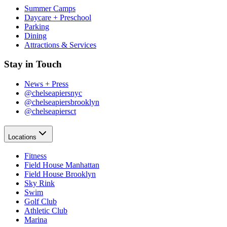
Summer Camps​​​​‌ ‍ ​‍​‍‌‍ ‌ ​‍‌‍‍‌‌‍‌ ‌‍‍‌‌‍ ‍​‍​‍​ ‍‍​‍​‍‌ ​ ‌‍​‌‌‍ ‍‌‍‍‌‌ ‌​‌ ‍‌​‍ ‍‌‍‍‌‌‍ ​‍​‍​‍ ​​‍​‍‌‍‍​‌ ​‍‌‍‌‌‌‍‌‍​‍​‍​ ‍‍​‍​‍‌‍‍​‌ ‌​‌ ‌​‌ ​​‌ ​ ​ ‍‍​‍ ​‍ ‌‍​ ‌‍‍​‌‍‌‌‌‍ ​‌ ​ ‌‍‌‌‌‍​‌‌ ​​‌‍‍‌‌‍‌‌‌ ​‍‌ ​ ​‍ ‍‌ ​ ‌‍​‌‌‍ ‍‌‍‍‌‌ ‌​‌ ‍‌​‍ ‍‌ ​ ‌ ‌​‌ ‌‌‌‍‌​‌‍‍‌‌‍ ​‍ ‌‍‍‌‌‍ ‍‌ ‌​‌‍‌‌‌‍ ‍‌ ‌​​‍ ‌‍‌‌‌‍‌​‌‍‍‌‌ ‌​​‍ ‌‍ ‌‌‍ ‌‍‌​‌‍‌‌​ ‌‌ ​​‌ ​‍‌‍‌‌‌ ​ ‌‍‌‌‌‍ ‍‌ ‌​‌‍​‌‌ ‌​‌‍‍‌‌‍ ‌‍ ‍​ ‍ ‌‍‍‌‌‍‌​​ ‌‌‍‌‍‌‍ ‌‍ ‌ ‌​‌‍‌‌‌ ​‍​ ‍ ‌ ‌​‌ ‍‌‌ ​​‌‍‌‌​ ‌‌‍‌‍‌‍ ‌‍ ‌ ‌​‌‍‌‌‌ ​‍​ ‍ ‌ ​​‌‍​‌‌ ‌​‌‍‍​​ ‌‌‍​ ‌‍ ‌‍ ​‌ ‌‌‌‍ ‌‌‍ ‍‌ ​ ​‍‌‌​ ‌‌‌​​‍‌‌ ‌‍‍ ‌‍‌‌‌ ‍‌​‍‌‌​ ​ ‌​‌​​‍‌‌​ ​ ‌​‌​​‍‌‌​ ​‍​ ​‍​ ‌‌​ ​ ​ ‌‌​ ‍‌‌‍​ ​ ​‍‌‍‌​​ ‍​‌‍​‌​ ‍​​ ​ ​ ​ ​‍‌‌​ ​‍​ ​‍​‍‌‌​ ‌‌‌​‌​​‍ ‍‌‍ ​‌‍‍‌‌‍ ‍‌‍‍ ‌ ​ ​‍‌‌​ ‌‌‌​​‍‌‌ ‌‍‍ ‌‍‌‌‌ ‍‌​‍‌‌​ ​ ‌​‌​​‍‌‌​ ​ ‌​‌​​‍‌‌​ ​‍​ ​‍‌‍​ ​ ‌​‌‍​ ‌‍​‌‌‍​ ​ ​​‌‍​‌​ ‌​​ ‌ ​ ‍‌​ ‌‍‌‍‌​​‍‌‌​ ​‍​ ​‍​‍‌‌​ ‌‌‌​‌​​‍ ‍‌‍ ‍‌‍​‌‌‍ ‌‌‍‌‌​ ‌‍​‍‌‍​‌‌ ​ ‌‍‌‌‌‌‌‌‌ ​‍‌‍ ​​ ‌‌‍‍​‌ ‌​‌ ‌​‌ ​​‌ ​ ​‍‌‌​ ​ ‌​​‌​‍‌‌​ ​‍‌​‌‍​‍‌‌​ ​‍‌​‌‍‌‍​ ‌‍‍​‌‍‌‌‌‍ ​‌ ​ ‌‍‌‌‌‍​‌‌ ​​‌‍‍‌‌‍‌‌‌ ​‍‌ ​ ​‍ ‍‌ ​ ‌‍​‌‌‍ ‍‌‍‍‌‌ ‌​‌ ‍‌​‍ ‍‌ ​ ‌ ‌​‌ ‌‌‌‍‌​‌‍‍‌‌‍ ​‍‌‍‌‍‍‌‌‍‌​​ ‌‌‍‌‍‌‍ ‌‍ ‌ ‌​‌‍‌‌‌ ​‍​‍‌‍‌ ‌​‌ ‍‌‌ ​​‌‍‌‌​ ‌‌‍‌‍‌‍ ‌‍ ‌ ‌​‌‍‌‌‌ ​‍​‍‌‍‌ ​​‌‍​‌‌ ‌​‌‍‍​​ ‌‌‍​ ‌‍ ‌‍ ​‌ ‌‌‌‍ ‌‌‍ ‍‌ ​ ​‍‌‌​ ‌‌‌​​‍‌‌ ‌‍‍ ‌‍‌‌‌ ‍‌​‍‌‌​ ​ ‌​‌​​‍‌‌​ ​ ‌​‌​​‍‌‌​ ​‍​ ​‍​ ‌‌​ ​ ​ ‌‌​ ‍‌‌‍​ ​ ​‍‌‍‌​​ ‍​‌‍​‌​ ‍​​ ​ ​ ​ ​‍‌‌​ ​‍​ ​‍​‍‌‌​ ‌‌‌​‌​​‍ ‍‌‍ ​‌‍‍‌‌‍ ‍‌‍‍ ‌ ​ ​‍‌‌​ ‌‌‌​​‍‌‌ ‌‍‍ ‌‍‌‌‌ ‍‌​‍‌‌​ ​ ‌​‌​​‍‌‌​ ​ ‌​‌​​‍‌‌​ ​‍​ ​‍‌‍​ ​ ‌​‌‍​ ‌‍​‌‌‍​ ​ ​​‌‍​‌​ ‌​​ ‌ ​ ‍‌​ ‌‍‌‍‌​​‍‌‌​ ​‍​ ​‍​‍‌‌​ ‌‌‌​‌​​‍ ‍‌‍ ‍‌‍​‌‌‍ ‌‌‍‌‌​‍‌‍‌ ​​‌‍‌‌‌ ​‍‌ ​ ‌ ​​‌‍‌‌‌‍​ ‌ ‌​‌‍‍‌‌ ‌‍‌‍‌‌​ ‌‌ ​​‌ ‌‌‌‍​‍‌‍ ​‌‍‍‌‌ ​ ‌‍‍​‌‍‌‌‌‍‌​​‍​‍‌ ‌
Daycare + Preschool​​​​‌ ‍ ​‍​‍‌‍ ‌ ​‍‌‍‍‌‌‍‌ ‌‍‍‌‌‍ ‍​‍​‍​ ‍‍​‍​‍‌ ​ ‌‍​‌‌‍ ‍‌‍‍‌‌ ‌​‌ ‍‌​‍ ‍‌‍‍‌‌‍ ​‍​‍​‍ ​​‍​‍‌‍‍​‌ ​‍‌‍‌‌‌‍‌‍​‍​‍​ ‍‍​‍​‍‌‍‍​‌ ‌​‌ ‌​‌ ​​‌ ​ ​ ‍‍​‍ ​‍ ‌‍​ ‌‍‍​‌‍‌‌‌‍ ​‌ ​ ‌‍‌‌‌‍​‌‌ ​​‌‍‍‌‌‍‌‌‌ ​‍‌ ​ ​‍ ‍‌ ​ ‌‍​‌‌‍ ‍‌‍‍‌‌ ‌​‌ ‍‌​‍ ‍‌ ​ ‌ ‌​‌ ‌‌‌‍‌​‌‍‍‌‌‍ ​‍ ‌‍‍‌‌‍ ‍‌ ‌​‌‍‌‌‌‍ ‍‌ ‌​​‍ ‌‍‌‌‌‍‌​‌‍‍‌‌ ‌​​‍ ‌‍ ‌‌‍ ‌‍‌​‌‍‌‌​ ‌‌ ​​‌ ​‍‌‍‌‌‌ ​ ‌‍‌‌‌‍ ‍‌ ‌​‌‍​‌‌ ‌​‌‍‍‌‌‍ ‌‍ ‍​ ‍ ‌‍‍‌‌‍‌​​ ‌‌‍‌‍‌‍ ‌‍ ‌ ‌​‌‍‌‌‌ ​‍​ ‍ ‌ ‌​‌ ‍‌‌ ​​‌‍‌‌​ ‌‌‍‌‍‌‍ ‌‍ ‌ ‌​‌‍‌‌‌ ​‍​ ‍ ‌ ​​‌‍​‌‌ ‌​‌‍‍​​ ‌‌‍​ ‌‍ ‌‍ ​‌ ‌‌‌‍ ‌‌‍ ‍‌ ​ ​‍‌‌​ ‌‌‌​​‍‌‌ ‌‍‍ ‌‍‌‌‌ ‍‌​‍‌‌​ ​ ‌​‌​​‍‌‌​ ​ ‌​‌​​‍‌‌​ ​‍​ ​‍​ ‌‌​ ​ ​ ‌‌​ ‍‌‌‍​ ​ ​‍‌‍‌​​ ‍​‌‍​‌​ ‍​​ ​ ​ ​ ​‍‌‌​ ​‍​ ​‍​‍‌‌​ ‌‌‌​‌​​‍ ‍‌‍ ​‌‍‍‌‌‍ ‍‌‍‍ ‌ ​ ​‍‌‌​ ‌‌‌​​‍‌‌ ‌‍‍ ‌‍‌‌‌ ‍‌​‍‌‌​ ​ ‌​‌​​‍‌‌​ ​ ‌​‌​​‍‌‌​ ​‍​ ​‍​ ​ ​ ​‌​ ‍​​ ​ ​ ​ ​ ​‍​ ​ ‌‍​‌​ ‌‍​ ‌‍​ ‌‍‌‍​‌​‍‌‌​ ​‍​ ​‍​‍‌‌​ ‌‌‌​‌​​‍ ‍‌‍ ‍‌‍​‌‌‍ ‌‌‍‌‌​ ‌‍​‍‌‍​‌‌ ​ ‌‍‌‌‌‌‌‌‌ ​‍‌‍ ​​ ‌‌‍‍​‌ ‌​‌ ‌​‌ ​​‌ ​ ​‍‌‌​ ​ ‌​​‌​‍‌‌​ ​‍‌​‌‍​‍‌‌​ ​‍‌​‌‍‌‍​ ‌‍‍​‌‍‌‌‌‍ ​‌ ​ ‌‍‌‌‌‍​‌‌ ​​‌‍‍‌‌‍‌‌‌ ​‍‌ ​ ​‍ ‍‌ ​ ‌‍​‌‌‍ ‍‌‍‍‌‌ ‌​‌ ‍‌​‍ ‍‌ ​ ‌ ‌​‌ ‌‌‌‍‌​‌‍‍‌‌‍ ​‍‌‍‌‍‍‌‌‍‌​​ ‌‌‍‌‍‌‍ ‌‍ ‌ ‌​‌‍‌‌‌ ​‍​‍‌‍‌ ‌​‌ ‍‌‌ ​​‌‍‌‌​ ‌‌‍‌‍‌‍ ‌‍ ‌ ‌​‌‍‌‌‌ ​‍​‍‌‍‌ ​​‌‍​‌‌ ‌​‌‍‍​​ ‌‌‍​ ‌‍ ‌‍ ​‌ ‌‌‌‍ ‌‌‍ ‍‌ ​ ​‍‌‌​ ‌‌‌​​‍‌‌ ‌‍‍ ‌‍‌‌‌ ‍‌​‍‌‌​ ​ ‌​‌​​‍‌‌​ ​ ‌​‌​​‍‌‌​ ​‍​ ​‍​ ‌‌​ ​ ​ ‌‌​ ‍‌‌‍​ ​ ​‍‌‍‌​​ ‍​‌‍​‌​ ‍​​ ​ ​ ​ ​‍‌‌​ ​‍​ ​‍​‍‌‌​ ‌‌‌​‌​​‍ ‍‌‍ ​‌‍‍‌‌‍ ‍‌‍‍ ‌ ​ ​‍‌‌​ ‌‌‌​​‍‌‌ ‌‍‍ ‌‍‌‌‌ ‍‌​‍‌‌​ ​ ‌​‌​​‍‌‌​ ​ ‌​‌​​‍‌‌​ ​‍​ ​‍​ ​ ​ ​‌​ ‍​​ ​ ​ ​ ​ ​‍​ ​ ‌‍​‌​ ‌‍​ ‌‍​ ‌‍‌‍​‌​‍‌‌​ ​‍​ ​‍​‍‌‌​ ‌‌‌​‌​​‍ ‍‌‍ ‍‌‍​‌‌‍ ‌‌‍‌‌​‍‌‍‌ ​​‌‍‌‌‌ ​‍‌ ​ ‌ ​​‌‍‌‌‌‍​ ‌ ‌​‌‍‍‌‌ ‌‍‌‍‌‌​ ‌‌ ​​‌ ‌‌‌‍​‍‌‍ ​‌‍‍‌‌ ​ ‌‍‍​‌‍‌‌‌‍‌​​‍​‍‌ ‌
Parking​​​​‌ ‍ ​‍​‍‌‍ ‌ ​‍‌‍‍‌‌‍‌ ‌‍‍‌‌‍ ‍​‍​‍​ ‍‍​‍​‍‌ ​ ‌‍​‌‌‍ ‍‌‍‍‌‌ ‌​‌ ‍‌​‍ ‍‌‍‍‌‌‍ ​‍​‍​‍ ​​‍​‍‌‍‍​‌ ​‍‌‍‌‌‌‍‌‍​‍​‍​ ‍‍​‍​‍‌‍‍​‌ ‌​‌ ‌​‌ ​​‌ ​ ​ ‍‍​‍ ​‍ ‌‍​ ‌‍‍​‌‍‌‌‌‍ ​‌ ​ ‌‍‌‌‌‍​‌‌ ​​‌‍‍‌‌‍‌‌‌ ​‍‌ ​ ​‍ ‍‌ ​ ‌‍​‌‌‍ ‍‌‍‍‌‌ ‌​‌ ‍‌​‍ ‍‌ ​ ‌ ‌​‌ ‌‌‌‍‌​‌‍‍‌‌‍ ​‍ ‌‍‍‌‌‍ ‍‌ ‌​‌‍‌‌‌‍ ‍‌ ‌​​‍ ‌‍‌‌‌‍‌​‌‍‍‌‌ ‌​​‍ ‌‍ ‌‌‍ ‌‍‌​‌‍‌‌​ ‌‌ ​​‌ ​‍‌‍‌‌‌ ​ ‌‍‌‌‌‍ ‍‌ ‌​‌‍​‌‌ ‌​‌‍‍‌‌‍ ‌‍ ‍​ ‍ ‌‍‍‌‌‍‌​​ ‌‌‍‌‍‌‍ ‌‍ ‌ ‌​‌‍‌‌‌ ​‍​ ‍ ‌ ‌​‌ ‍‌‌ ​​‌‍‌‌​ ‌‌‍‌‍‌‍ ‌‍ ‌ ‌​‌‍‌‌‌ ​‍​ ‍ ‌ ​​‌‍​‌‌ ‌​‌‍‍​​ ‌‌‍​ ‌‍ ‌‍ ​‌ ‌‌‌‍ ‌‌‍ ‍‌ ​ ​‍‌‌​ ‌‌‌​​‍‌‌ ‌‍‍ ‌‍‌‌‌ ‍‌​‍‌‌​ ​ ‌​‌​​‍‌‌​ ​ ‌​‌​​‍‌‌​ ​‍​ ​‍​ ‌‌​ ​ ​ ‌‌​ ‍‌‌‍​ ​ ​‍‌‍‌​​ ‍​‌‍​‌​ ‍​​ ​ ​ ​ ​‍‌‌​ ​‍​ ​‍​‍‌‌​ ‌‌‌​‌​​‍ ‍‌‍ ​‌‍‍‌‌‍ ‍‌‍‍ ‌ ​ ​‍‌‌​ ‌‌‌​​‍‌‌ ‌‍‍ ‌‍‌‌‌ ‍‌​‍‌‌​ ​ ‌​‌​​‍‌‌​ ​ ‌​‌​​‍‌‌​ ​‍​ ​‍‌‍​‍​ ​​‌‍‌‍​ ‌‍‌‍‌‍​ ​‌‌‍‌‌‌‍‌‍​ ‌ ​ ​‌‌‍‌‍‌‍‌​​‍‌‌​ ​‍​ ​‍​‍‌‌​ ‌‌‌​‌​​‍ ‍‌‍ ‍‌‍​‌‌‍ ‌‌‍‌‌​ ‌‍​‍‌‍​‌‌ ​ ‌‍‌‌‌‌‌‌‌ ​‍‌‍ ​​ ‌‌‍‍​‌ ‌​‌ ‌​‌ ​​‌ ​ ​‍‌‌​ ​ ‌​​‌​‍‌‌​ ​‍‌​‌‍​‍‌‌​ ​‍‌​‌‍‌‍​ ‌‍‍​‌‍‌‌‌‍ ​‌ ​ ‌‍‌‌‌‍​‌‌ ​​‌‍‍‌‌‍‌‌‌ ​‍‌ ​ ​‍ ‍‌ ​ ‌‍​‌‌‍ ‍‌‍‍‌‌ ‌​‌ ‍‌​‍ ‍‌ ​ ‌ ‌​‌ ‌‌‌‍‌​‌‍‍‌‌‍ ​‍‌‍‌‍‍‌‌‍‌​​ ‌‌‍‌‍‌‍ ‌‍ ‌ ‌​‌‍‌‌‌ ​‍​‍‌‍‌ ‌​‌ ‍‌‌ ​​‌‍‌‌​ ‌‌‍‌‍‌‍ ‌‍ ‌ ‌​‌‍‌‌‌ ​‍​‍‌‍‌ ​​‌‍​‌‌ ‌​‌‍‍​​ ‌‌‍​ ‌‍ ‌‍ ​‌ ‌‌‌‍ ‌‌‍ ‍‌ ​ ​‍‌‌​ ‌‌‌​​‍‌‌ ‌‍‍ ‌‍‌‌‌ ‍‌​‍‌‌​ ​ ‌​‌​​‍‌‌​ ​ ‌​‌​​‍‌‌​ ​‍​ ​‍​ ‌‌​ ​ ​ ‌‌​ ‍‌‌‍​ ​ ​‍‌‍‌​​ ‍​‌‍​‌​ ‍​​ ​ ​ ​ ​‍‌‌​ ​‍​ ​‍​‍‌‌​ ‌‌‌​‌​​‍ ‍‌‍ ​‌‍‍‌‌‍ ‍‌‍‍ ‌ ​ ​‍‌‌​ ‌‌‌​​‍‌‌ ‌‍‍ ‌‍‌‌‌ ‍‌​‍‌‌​ ​ ‌​‌​​‍‌‌​ ​ ‌​‌​​‍‌‌​ ​‍​ ​‍‌‍​‍​ ​​‌‍‌‍​ ‌‍‌‍‌‍​ ​‌‌‍‌‌‌‍‌‍​ ‌ ​ ​‌‌‍‌‍‌‍‌​​‍‌‌​ ​‍​ ​‍​‍‌‌​ ‌‌‌​‌​​‍ ‍‌‍ ‍‌‍​‌‌‍ ‌‌‍‌‌​‍‌‍‌ ​​‌‍‌‌‌ ​‍‌ ​ ‌ ​​‌‍‌‌‌‍​ ‌ ‌​‌‍‍‌‌ ‌‍‌‍‌‌​ ‌‌ ​​‌ ‌‌‌‍​‍‌‍ ​‌‍‍‌‌ ​ ‌‍‍​‌‍‌‌‌‍‌​​‍​‍‌ ‌
Dining​​​​‌ ‍ ​‍​‍‌‍ ‌ ​‍‌‍‍‌‌‍‌ ‌‍‍‌‌‍ ‍​‍​‍​ ‍‍​‍​‍‌ ​ ‌‍​‌‌‍ ‍‌‍‍‌‌ ‌​‌ ‍‌​‍ ‍‌‍‍‌‌‍ ​‍​‍​‍ ​​‍​‍‌‍‍​‌ ​‍‌‍‌‌‌‍‌‍​‍​‍​ ‍‍​‍​‍‌‍‍​‌ ‌​‌ ‌​‌ ​​‌ ​ ​ ‍‍​‍ ​‍ ‌‍​ ‌‍‍​‌‍‌‌‌‍ ​‌ ​ ‌‍‌‌‌‍​‌‌ ​​‌‍‍‌‌‍‌‌‌ ​‍‌ ​ ​‍ ‍‌ ​ ‌‍​‌‌‍ ‍‌‍‍‌‌ ‌​‌ ‍‌​‍ ‍‌ ​ ‌ ‌​‌ ‌‌‌‍‌​‌‍‍‌‌‍ ​‍ ‌‍‍‌‌‍ ‍‌ ‌​‌‍‌‌‌‍ ‍‌ ‌​​‍ ‌‍‌‌‌‍‌​‌‍‍‌‌ ‌​​‍ ‌‍ ‌‌‍ ‌‍‌​‌‍‌‌​ ‌‌ ​​‌ ​‍‌‍‌‌‌ ​ ‌‍‌‌‌‍ ‍‌ ‌​‌‍​‌‌ ‌​‌‍‍‌‌‍ ‌‍ ‍​ ‍ ‌‍‍‌‌‍‌​​ ‌‌‍‌‍‌‍ ‌‍ ‌ ‌​‌‍‌‌‌ ​‍​ ‍ ‌ ‌​‌ ‍‌‌ ​​‌‍‌‌​ ‌‌‍‌‍‌‍ ‌‍ ‌ ‌​‌‍‌‌‌ ​‍​ ‍ ‌ ​​‌‍​‌‌ ‌​‌‍‍​​ ‌‌‍​ ‌‍ ‌‍ ​‌ ‌‌‌‍ ‌‌‍ ‍‌ ​ ​‍‌‌​ ‌‌‌​​‍‌‌ ‌‍‍ ‌‍‌‌‌ ‍‌​‍‌‌​ ​ ‌​‌​​‍‌‌​ ​ ‌​‌​​‍‌‌​ ​‍​ ​‍​ ‌‌​ ​ ​ ‌‌​ ‍‌‌‍​ ​ ​‍‌‍‌​​ ‍​‌‍​‌​ ‍​​ ​ ​ ​ ​‍‌‌​ ​‍​ ​‍​‍‌‌​ ‌‌‌​‌​​‍ ‍‌‍ ​‌‍‍‌‌‍ ‍‌‍‍ ‌ ​ ​‍‌‌​ ‌‌‌​​‍‌‌ ‌‍‍ ‌‍‌‌‌ ‍‌​‍‌‌​ ​ ‌​‌​​‍‌‌​ ​ ‌​‌​​‍‌‌​ ​‍​ ​‍​ ‍​‌‍‌‍‌‍‌​​ ‌‍​ ‍‌‌‍​‍‌‍‌‌​ ‌ ‌‍‌‍​ ‌​​ ‌​​ ​‍​‍‌‌​ ​‍​ ​‍​‍‌‌​ ‌‌‌​‌​​‍ ‍‌‍ ‍‌‍​‌‌‍ ‌‌‍‌‌​ ‌‍​‍‌‍​‌‌ ​ ‌‍‌‌‌‌‌‌‌ ​‍‌‍ ​​ ‌‌‍‍​‌ ‌​‌ ‌​‌ ​​‌ ​ ​‍‌‌​ ​ ‌​​‌​‍‌‌​ ​‍‌​‌‍​‍‌‌​ ​‍‌​‌‍‌‍​ ‌‍‍​‌‍‌‌‌‍ ​‌ ​ ‌‍‌‌‌‍​‌‌ ​​‌‍‍‌‌‍‌‌‌ ​‍‌ ​ ​‍ ‍‌ ​ ‌‍​‌‌‍ ‍‌‍‍‌‌ ‌​‌ ‍‌​‍ ‍‌ ​ ‌ ‌​‌ ‌‌‌‍‌​‌‍‍‌‌‍ ​‍‌‍‌‍‍‌‌‍‌​​ ‌‌‍‌‍‌‍ ‌‍ ‌ ‌​‌‍‌‌‌ ​‍​‍‌‍‌ ‌​‌ ‍‌‌ ​​‌‍‌‌​ ‌‌‍‌‍‌‍ ‌‍ ‌ ‌​‌‍‌‌‌ ​‍​‍‌‍‌ ​​‌‍​‌‌ ‌​‌‍‍​​ ‌‌‍​ ‌‍ ‌‍ ​‌ ‌‌‌‍ ‌‌‍ ‍‌ ​ ​‍‌‌​ ‌‌‌​​‍‌‌ ‌‍‍ ‌‍‌‌‌ ‍‌​‍‌‌​ ​ ‌​‌​​‍‌‌​ ​ ‌​‌​​‍‌‌​ ​‍​ ​‍​ ‌‌​ ​ ​ ‌‌​ ‍‌‌‍​ ​ ​‍‌‍‌​​ ‍​‌‍​‌​ ‍​​ ​ ​ ​ ​‍‌‌​ ​‍​ ​‍​‍‌‌​ ‌‌‌​‌​​‍ ‍‌‍ ​‌‍‍‌‌‍ ‍‌‍‍ ‌ ​ ​‍‌‌​ ‌‌‌​​‍‌‌ ‌‍‍ ‌‍‌‌‌ ‍‌​‍‌‌​ ​ ‌​‌​​‍‌‌​ ​ ‌​‌​​‍‌‌​ ​‍​ ​‍​ ‍​‌‍‌‍‌‍‌​​ ‌‍​ ‍‌‌‍​‍‌‍‌‌​ ‌ ‌‍‌‍​ ‌​​ ‌​​ ​‍​‍‌‌​ ​‍​ ​‍​‍‌‌​ ‌‌‌​‌​​‍ ‍‌‍ ‍‌‍​‌‌‍ ‌‌‍‌‌​‍‌‍‌ ​​‌‍‌‌‌ ​‍‌ ​ ‌ ​​‌‍‌‌‌‍​ ‌ ‌​‌‍‍‌‌ ‌‍‌‍‌‌​ ‌‌ ​​‌ ‌‌‌‍​‍‌‍ ​‌‍‍‌‌ ​ ‌‍‍​‌‍‌‌‌‍‌​​‍​‍‌ ‌
Attractions & Services​​​​‌ ‍ ​‍​‍‌‍ ‌ ​‍‌‍‍‌‌‍‌ ‌‍‍‌‌‍ ‍​‍​‍​ ‍‍​‍​‍‌ ​ ‌‍​‌‌‍ ‍‌‍‍‌‌ ‌​‌ ‍‌​‍ ‍‌‍‍‌‌‍ ​‍​‍​‍ ​​‍​‍‌‍‍​‌ ​‍‌‍‌‌‌‍‌‍​‍​‍​ ‍‍​‍​‍‌‍‍​‌ ‌​‌ ‌​‌ ​​‌ ​ ​ ‍‍​‍ ​‍ ‌‍​ ‌‍‍​‌‍‌‌‌‍ ​‌ ​ ‌‍‌‌‌‍​‌‌ ​​‌‍‍‌‌‍‌‌‌ ​‍‌ ​ ​‍ ‍‌ ​ ‌‍​‌‌‍ ‍‌‍‍‌‌ ‌​‌ ‍‌​‍ ‍‌ ​ ‌ ‌​‌ ‌‌‌‍‌​‌‍‍‌‌‍ ​‍ ‌‍‍‌‌‍ ‍‌ ‌​‌‍‌‌‌‍ ‍‌ ‌​​‍ ‌‍‌‌‌‍‌​‌‍‍‌‌ ‌​​‍ ‌‍ ‌‌‍ ‌‍‌​‌‍‌‌​ ‌‌ ​​‌ ​‍‌‍‌‌‌ ​ ‌‍‌‌‌‍ ‍‌ ‌​‌‍​‌‌ ‌​‌‍‍‌‌‍ ‌‍ ‍​ ‍ ‌‍‍‌‌‍‌​​ ‌‌‍‌‍‌‍ ‌‍ ‌ ‌​‌‍‌‌‌ ​‍​ ‍ ‌ ‌​‌ ‍‌‌ ​​‌‍‌‌​ ‌‌‍‌‍‌‍ ‌‍ ‌ ‌​‌‍‌‌‌ ​‍​ ‍ ‌ ​​‌‍​‌‌ ‌​‌‍‍​​ ‌‌‍​ ‌‍ ‌‍ ​‌ ‌‌‌‍ ‌‌‍ ‍‌ ​ ​‍‌‌​ ‌‌‌​​‍‌‌ ‌‍‍ ‌‍‌‌‌ ‍‌​‍‌‌​ ​ ‌​‌​​‍‌‌​ ​ ‌​‌​​‍‌‌​ ​‍​ ​‍​ ‌‌​ ​ ​ ‌‌​ ‍‌‌‍​ ​ ​‍‌‍‌​​ ‍​‌‍​‌​ ‍​​ ​ ​ ​ ​‍‌‌​ ​‍​ ​‍​‍‌‌​ ‌‌‌​‌​​‍ ‍‌‍ ​‌‍‍‌‌‍ ‍‌‍‍ ‌ ​ ​‍‌‌​ ‌‌‌​​‍‌‌ ‌‍‍ ‌‍‌‌‌ ‍‌​‍‌‌​ ​ ‌​‌​​‍‌‌​ ​ ‌​‌​​‍‌‌​ ​‍​ ​‍​ ​​​ ​ ​ ‍‌​ ‍‌​ ​‍​ ‌​‌‍​‍​ ‌ ​ ​‍​ ‌ ‌‍​‍‌‍‌​​‍‌‌​ ​‍​ ​‍​‍‌‌​ ‌‌‌​‌​​‍ ‍‌‍ ‍‌‍​‌‌‍ ‌‌‍‌‌​ ‌‍​‍‌‍​‌‌ ​ ‌‍‌‌‌‌‌‌‌ ​‍‌‍ ​​ ‌‌‍‍​‌ ‌​‌ ‌​‌ ​​‌ ​ ​‍‌‌​ ​ ‌​​‌​‍‌‌​ ​‍‌​‌‍​‍‌‌​ ​‍‌​‌‍‌‍​ ‌‍‍​‌‍‌‌‌‍ ​‌ ​ ‌‍‌‌‌‍​‌‌ ​​‌‍‍‌‌‍‌‌‌ ​‍‌ ​ ​‍ ‍‌ ​ ‌‍​‌‌‍ ‍‌‍‍‌‌ ‌​‌ ‍‌​‍ ‍‌ ​ ‌ ‌​‌ ‌‌‌‍‌​‌‍‍‌‌‍ ​‍‌‍‌‍‍‌‌‍‌​​ ‌‌‍‌‍‌‍ ‌‍ ‌ ‌​‌‍‌‌‌ ​‍​‍‌‍‌ ‌​‌ ‍‌‌ ​​‌‍‌‌​ ‌‌‍‌‍‌‍ ‌‍ ‌ ‌​‌‍‌‌‌ ​‍​‍‌‍‌ ​​‌‍​‌‌ ‌​‌‍‍​​ ‌‌‍​ ‌‍ ‌‍ ​‌ ‌‌‌‍ ‌‌‍ ‍‌ ​ ​‍‌‌​ ‌‌‌​​‍‌‌ ‌‍‍ ‌‍‌‌‌ ‍‌​‍‌‌​ ​ ‌​‌​​‍‌‌​ ​ ‌​‌​​‍‌‌​ ​‍​ ​‍​ ‌‌​ ​ ​ ‌‌​ ‍‌‌‍​ ​ ​‍‌‍‌​​ ‍​‌‍​‌​ ‍​​ ​ ​ ​ ​‍‌‌​ ​‍​ ​‍​‍‌‌​ ‌‌‌​‌​​‍ ‍‌‍ ​‌‍‍‌‌‍ ‍‌‍‍ ‌ ​ ​‍‌‌​ ‌‌‌​​‍‌‌ ‌‍‍ ‌‍‌‌‌ ‍‌​‍‌‌​ ​ ‌​‌​​‍‌‌​ ​ ‌​‌​​‍‌‌​ ​‍​ ​‍​ ​​​ ​ ​ ‍‌​ ‍‌​ ​‍​ ‌​‌‍​‍​ ‌ ​ ​‍​ ‌ ‌‍​‍‌‍‌​​‍‌‌​ ​‍​ ​‍​‍‌‌​ ‌‌‌​‌​​‍ ‍‌‍ ‍‌‍​‌‌‍ ‌‌‍‌‌​‍‌‍‌ ​​‌‍‌‌‌ ​‍‌ ​ ‌ ​​‌‍‌‌‌‍​ ‌ ‌​‌‍‍‌‌ ‌‍‌‍‌‌​ ‌‌ ​​‌ ‌‌‌‍​‍‌‍ ​‌‍‍‌‌ ​ ‌‍‍​‌‍‌‌‌‍‌​​‍​‍‌ ‌
Stay in Touch​​​​‌ ‍ ​‍​‍‌‍ ‌ ​‍‌‍‍‌‌‍‌ ‌‍‍‌‌‍ ‍​‍​‍​ ‍‍​‍​‍‌ ​ ‌‍​‌‌‍ ‍‌‍‍‌‌ ‌​‌ ‍‌​‍ ‍‌‍‍‌‌‍ ​‍​‍​‍ ​​‍​‍‌‍‍​‌ ​‍‌‍‌‌‌‍‌‍​‍​‍​ ‍‍​‍​‍‌‍‍​‌ ‌​‌ ‌​‌ ​​‌ ​ ​ ‍‍​‍ ​‍ ‌‍​ ‌‍‍​‌‍‌‌‌‍ ​‌ ​ ‌‍‌‌‌‍​‌‌ ​​‌‍‍‌‌‍‌‌‌ ​‍‌ ​ ​‍ ‍‌ ​ ‌‍​‌‌‍ ‍‌‍‍‌‌ ‌​‌ ‍‌​‍ ‍‌ ​ ‌ ‌​‌ ‌‌‌‍‌​‌‍‍‌‌‍ ​‍ ‌‍‍‌‌‍ ‍‌ ‌​‌‍‌‌‌‍ ‍‌ ‌​​‍ ‌‍‌‌‌‍‌​‌‍‍‌‌ ‌​​‍ ‌‍ ‌‌‍ ‌‍‌​‌‍‌‌​ ‌‌ ​​‌ ​‍‌‍‌‌‌ ​ ‌‍‌‌‌‍ ‍‌ ‌​‌‍​‌‌ ‌​‌‍‍‌‌‍ ‌‍ ‍​ ‍ ‌‍‍‌‌‍‌​​ ‌‌‍‌‍‌‍ ‌‍ ‌ ‌​‌‍‌‌‌ ​‍​ ‍ ‌ ‌​‌ ‍‌‌ ​​‌‍‌‌​ ‌‌‍‌‍‌‍ ‌‍ ‌ ‌​‌‍‌‌‌ ​‍​ ‍ ‌ ​​‌‍​‌‌ ‌​‌‍‍​​ ‌‌‍​ ‌‍ ‌‍ ​‌ ‌‌‌‍ ‌‌‍ ‍‌ ​ ​‍‌‌​ ‌‌‌​​‍‌‌ ‌‍‍ ‌‍‌‌‌ ‍‌​‍‌‌​ ​ ‌​‌​​‍‌‌​ ​ ‌​‌​​‍‌‌​ ​‍​ ​‍​ ‍​‌‍​‍‌‍‌​​ ​‌‌‍​‍‌‍‌‌‌‍‌‌‌‍‌​‌‍​‌​ ​‍‌‍‌‌‌‍​‌​‍‌‌​ ​‍​ ​‍​‍‌‌​ ‌‌‌​‌​​‍ ‍‌ ‌​‌‍‍‌‌ ‌​‌‍ ​‌‍‌‌​ ‌‍​‍‌‍​‌‌ ​ ‌‍‌‌‌‌‌‌‌ ​‍‌‍ ​​ ‌‌‍‍​‌ ‌​‌ ‌​‌ ​​‌ ​ ​‍‌‌​ ​ ‌​​‌​‍‌‌​ ​‍‌​‌‍​‍‌‌​ ​‍‌​‌‍‌‍​ ‌‍‍​‌‍‌‌‌‍ ​‌ ​ ‌‍‌‌‌‍​‌‌ ​​‌‍‍‌‌‍‌‌‌ ​‍‌ ​ ​‍ ‍‌ ​ ‌‍​‌‌‍ ‍‌‍‍‌‌ ‌​‌ ‍‌​‍ ‍‌ ​ ‌ ‌​‌ ‌‌‌‍‌​‌‍‍‌‌‍ ​‍‌‍‌‍‍‌‌‍‌​​ ‌‌‍‌‍‌‍ ‌‍ ‌ ‌​‌‍‌‌‌ ​‍​‍‌‍‌ ‌​‌ ‍‌‌ ​​‌‍‌‌​ ‌‌‍‌‍‌‍ ‌‍ ‌ ‌​‌‍‌‌‌ ​‍​‍‌‍‌ ​​‌‍​‌‌ ‌​‌‍‍​​ ‌‌‍​ ‌‍ ‌‍ ​‌ ‌‌‌‍ ‌‌‍ ‍‌ ​ ​‍‌‌​ ‌‌‌​​‍‌‌ ‌‍‍ ‌‍‌‌‌ ‍‌​‍‌‌​ ​ ‌​‌​​‍‌‌​ ​ ‌​‌​​‍‌‌​ ​‍​ ​‍​ ‍​‌‍​‍‌‍‌​​ ​‌‌‍​‍‌‍‌‌‌‍‌‌‌‍‌​‌‍​‌​ ​‍‌‍‌‌‌‍​‌​‍‌‌​ ​‍​ ​‍​‍‌‌​ ‌‌‌​‌​​‍ ‍‌ ‌​‌‍‍‌‌ ‌​‌‍ ​‌‍‌‌​‍‌‍‌ ​​‌‍‌‌‌ ​‍‌ ​ ‌ ​​‌‍‌‌‌‍​ ‌ ‌​‌‍‍‌‌ ‌‍‌‍‌‌​ ‌‌ ​​‌ ‌‌‌‍​‍‌‍ ​‌‍‍‌‌ ​ ‌‍‍​‌‍‌‌‌‍‌​​‍​‍‌ ‌
News + Press​​​​‌ ‍ ​‍​‍‌‍ ‌ ​‍‌‍‍‌‌‍‌ ‌‍‍‌‌‍ ‍​‍​‍​ ‍‍​‍​‍‌ ​ ‌‍​‌‌‍ ‍‌‍‍‌‌ ‌​‌ ‍‌​‍ ‍‌‍‍‌‌‍ ​‍​‍​‍ ​​‍​‍‌‍‍​‌ ​‍‌‍‌‌‌‍‌‍​‍​‍​ ‍‍​‍​‍‌‍‍​‌ ‌​‌ ‌​‌ ​​‌ ​ ​ ‍‍​‍ ​‍ ‌‍​ ‌‍‍​‌‍‌‌‌‍ ​‌ ​ ‌‍‌‌‌‍​‌‌ ​​‌‍‍‌‌‍‌‌‌ ​‍‌ ​ ​‍ ‍‌ ​ ‌‍​‌‌‍ ‍‌‍‍‌‌ ‌​‌ ‍‌​‍ ‍‌ ​ ‌ ‌​‌ ‌‌‌‍‌​‌‍‍‌‌‍ ​‍ ‌‍‍‌‌‍ ‍‌ ‌​‌‍‌‌‌‍ ‍‌ ‌​​‍ ‌‍‌‌‌‍‌​‌‍‍‌‌ ‌​​‍ ‌‍ ‌‌‍ ‌‍‌​‌‍‌‌​ ‌‌ ​​‌ ​‍‌‍‌‌‌ ​ ‌‍‌‌‌‍ ‍‌ ‌​‌‍​‌‌ ‌​‌‍‍‌‌‍ ‌‍ ‍​ ‍ ‌‍‍‌‌‍‌​​ ‌‌‍‌‍‌‍ ‌‍ ‌ ‌​‌‍‌‌‌ ​‍​ ‍ ‌ ‌​‌ ‍‌‌ ​​‌‍‌‌​ ‌‌‍‌‍‌‍ ‌‍ ‌ ‌​‌‍‌‌‌ ​‍​ ‍ ‌ ​​‌‍​‌‌ ‌​‌‍‍​​ ‌‌‍​ ‌‍ ‌‍ ​‌ ‌‌‌‍ ‌‌‍ ‍‌ ​ ​‍‌‌​ ‌‌‌​​‍‌‌ ‌‍‍ ‌‍‌‌‌ ‍‌​‍‌‌​ ​ ‌​‌​​‍‌‌​ ​ ‌​‌​​‍‌‌​ ​‍​ ​‍​ ‍​‌‍​‍‌‍‌​​ ​‌‌‍​‍‌‍‌‌‌‍‌‌‌‍‌​‌‍​‌​ ​‍‌‍‌‌‌‍​‌​‍‌‌​ ​‍​ ​‍​‍‌‌​ ‌‌‌​‌​​‍ ‍‌‍ ​‌‍‍‌‌‍ ‍‌‍‍ ‌ ​ ​‍‌‌​ ‌‌‌​​‍‌‌ ‌‍‍ ‌‍‌‌‌ ‍‌​‍‌‌​ ​ ‌​‌​​‍‌‌​ ​ ‌​‌​​‍‌‌​ ​‍​ ​‍‌‍‌‍​ ‌‌​ ​‍​ ‍‌‌‍​‌‌‍‌​​ ‍​‌‍​‍​ ‍‌​ ​‍​ ‌​​ ​ ​‍‌‌​ ​‍​ ​‍​‍‌‌​ ‌‌‌​‌​​‍ ‍‌‍ ‍‌‍​‌‌‍ ‌‌‍‌‌​ ‌‍​‍‌‍​‌‌ ​ ‌‍‌‌‌‌‌‌‌ ​‍‌‍ ​​ ‌‌‍‍​‌ ‌​‌ ‌​‌ ​​‌ ​ ​‍‌‌​ ​ ‌​​‌​‍‌‌​ ​‍‌​‌‍​‍‌‌​ ​‍‌​‌‍‌‍​ ‌‍‍​‌‍‌‌‌‍ ​‌ ​ ‌‍‌‌‌‍​‌‌ ​​‌‍‍‌‌‍‌‌‌ ​‍‌ ​ ​‍ ‍‌ ​ ‌‍​‌‌‍ ‍‌‍‍‌‌ ‌​‌ ‍‌​‍ ‍‌ ​ ‌ ‌​‌ ‌‌‌‍‌​‌‍‍‌‌‍ ​‍‌‍‌‍‍‌‌‍‌​​ ‌‌‍‌‍‌‍ ‌‍ ‌ ‌​‌‍‌‌‌ ​‍​‍‌‍‌ ‌​‌ ‍‌‌ ​​‌‍‌‌​ ‌‌‍‌‍‌‍ ‌‍ ‌ ‌​‌‍‌‌‌ ​‍​‍‌‍‌ ​​‌‍​‌‌ ‌​‌‍‍​​ ‌‌‍​ ‌‍ ‌‍ ​‌ ‌‌‌‍ ‌‌‍ ‍‌ ​ ​‍‌‌​ ‌‌‌​​‍‌‌ ‌‍‍ ‌‍‌‌‌ ‍‌​‍‌‌​ ​ ‌​‌​​‍‌‌​ ​ ‌​‌​​‍‌‌​ ​‍​ ​‍​ ‍​‌‍​‍‌‍‌​​ ​‌‌‍​‍‌‍‌‌‌‍‌‌‌‍‌​‌‍​‌​ ​‍‌‍‌‌‌‍​‌​‍‌‌​ ​‍​ ​‍​‍‌‌​ ‌‌‌​‌​​‍ ‍‌‍ ​‌‍‍‌‌‍ ‍‌‍‍ ‌ ​ ​‍‌‌​ ‌‌‌​​‍‌‌ ‌‍‍ ‌‍‌‌‌ ‍‌​‍‌‌​ ​ ‌​‌​​‍‌‌​ ​ ‌​‌​​‍‌‌​ ​‍​ ​‍‌‍‌‍​ ‌‌​ ​‍​ ‍‌‌‍​‌‌‍‌​​ ‍​‌‍​‍​ ‍‌​ ​‍​ ‌​​ ​ ​‍‌‌​ ​‍​ ​‍​‍‌‌​ ‌‌‌​‌​​‍ ‍‌‍ ‍‌‍​‌‌‍ ‌‌‍‌‌​‍‌‍‌ ​​‌‍‌‌‌ ​‍‌ ​ ‌ ​​‌‍‌‌‌‍​ ‌ ‌​‌‍‍‌‌ ‌‍‌‍‌‌​ ‌‌ ​​‌ ‌‌‌‍​‍‌‍ ​‌‍‍‌‌ ​ ‌‍‍​‌‍‌‌‌‍‌​​‍​‍‌ ‌
@chelseapiersnyc​​​​‌ ‍ ​‍​‍‌‍ ‌ ​‍‌‍‍‌‌‍‌ ‌‍‍‌‌‍ ‍​‍​‍​ ‍‍​‍​‍‌ ​ ‌‍​‌‌‍ ‍‌‍‍‌‌ ‌​‌ ‍‌​‍ ‍‌‍‍‌‌‍ ​‍​‍​‍ ​​‍​‍‌‍‍​‌ ​‍‌‍‌‌‌‍‌‍​‍​‍​ ‍‍​‍​‍‌‍‍​‌ ‌​‌ ‌​‌ ​​‌ ​ ​ ‍‍​‍ ​‍ ‌‍​ ‌‍‍​‌‍‌‌‌‍ ​‌ ​ ‌‍‌‌‌‍​‌‌ ​​‌‍‍‌‌‍‌‌‌ ​‍‌ ​ ​‍ ‍‌ ​ ‌‍​‌‌‍ ‍‌‍‍‌‌ ‌​‌ ‍‌​‍ ‍‌ ​ ‌ ‌​‌ ‌‌‌‍‌​‌‍‍‌‌‍ ​‍ ‌‍‍‌‌‍ ‍‌ ‌​‌‍‌‌‌‍ ‍‌ ‌​​‍ ‌‍‌‌‌‍‌​‌‍‍‌‌ ‌​​‍ ‌‍ ‌‌‍ ‌‍‌​‌‍‌‌​ ‌‌ ​​‌ ​‍‌‍‌‌‌ ​ ‌‍‌‌‌‍ ‍‌ ‌​‌‍​‌‌ ‌​‌‍‍‌‌‍ ‌‍ ‍​ ‍ ‌‍‍‌‌‍‌​​ ‌‌‍‌‍‌‍ ‌‍ ‌ ‌​‌‍‌‌‌ ​‍​ ‍ ‌ ‌​‌ ‍‌‌ ​​‌‍‌‌​ ‌‌‍‌‍‌‍ ‌‍ ‌ ‌​‌‍‌‌‌ ​‍​ ‍ ‌ ​​‌‍​‌‌ ‌​‌‍‍​​ ‌‌‍​ ‌‍ ‌‍ ​‌ ‌‌‌‍ ‌‌‍ ‍‌ ​ ​‍‌‌​ ‌‌‌​​‍‌‌ ‌‍‍ ‌‍‌‌‌ ‍‌​‍‌‌​ ​ ‌​‌​​‍‌‌​ ​ ‌​‌​​‍‌‌​ ​‍​ ​‍​ ‍​‌‍​‍‌‍‌​​ ​‌‌‍​‍‌‍‌‌‌‍‌‌‌‍‌​‌‍​‌​ ​‍‌‍‌‌‌‍​‌​‍‌‌​ ​‍​ ​‍​‍‌‌​ ‌‌‌​‌​​‍ ‍‌‍ ​‌‍‍‌‌‍ ‍‌‍‍ ‌ ​ ​‍‌‌​ ‌‌‌​​‍‌‌ ‌‍‍ ‌‍‌‌‌ ‍‌​‍‌‌​ ​ ‌​‌​​‍‌‌​ ​ ‌​‌​​‍‌‌​ ​‍​ ​‍​ ‌​​ ​ ​ ​​‌‍‌‌‌‍​ ‌‍​‌​ ​​​ ‌​‌‍‌‌‌‍‌‍​ ‌​​ ‍‌​‍‌‌​ ​‍​ ​‍​‍‌‌​ ‌‌‌​‌​​‍ ‍‌‍ ‍‌‍​‌‌‍ ‌‌‍‌‌​ ‌‍​‍‌‍​‌‌ ​ ‌‍‌‌‌‌‌‌‌ ​‍‌‍ ​​ ‌‌‍‍​‌ ‌​‌ ‌​‌ ​​‌ ​ ​‍‌‌​ ​ ‌​​‌​‍‌‌​ ​‍‌​‌‍​‍‌‌​ ​‍‌​‌‍‌‍​ ‌‍‍​‌‍‌‌‌‍ ​‌ ​ ‌‍‌‌‌‍​‌‌ ​​‌‍‍‌‌‍‌‌‌ ​‍‌ ​ ​‍ ‍‌ ​ ‌‍​‌‌‍ ‍‌‍‍‌‌ ‌​‌ ‍‌​‍ ‍‌ ​ ‌ ‌​‌ ‌‌‌‍‌​‌‍‍‌‌‍ ​‍‌‍‌‍‍‌‌‍‌​​ ‌‌‍‌‍‌‍ ‌‍ ‌ ‌​‌‍‌‌‌ ​‍​‍‌‍‌ ‌​‌ ‍‌‌ ​​‌‍‌‌​ ‌‌‍‌‍‌‍ ‌‍ ‌ ‌​‌‍‌‌‌ ​‍​‍‌‍‌ ​​‌‍​‌‌ ‌​‌‍‍​​ ‌‌‍​ ‌‍ ‌‍ ​‌ ‌‌‌‍ ‌‌‍ ‍‌ ​ ​‍‌‌​ ‌‌‌​​‍‌‌ ‌‍‍ ‌‍‌‌‌ ‍‌​‍‌‌​ ​ ‌​‌​​‍‌‌​ ​ ‌​‌​​‍‌‌​ ​‍​ ​‍​ ‍​‌‍​‍‌‍‌​​ ​‌‌‍​‍‌‍‌‌‌‍‌‌‌‍‌​‌‍​‌​ ​‍‌‍‌‌‌‍​‌​‍‌‌​ ​‍​ ​‍​‍‌‌​ ‌‌‌​‌​​‍ ‍‌‍ ​‌‍‍‌‌‍ ‍‌‍‍ ‌ ​ ​‍‌‌​ ‌‌‌​​‍‌‌ ‌‍‍ ‌‍‌‌‌ ‍‌​‍‌‌​ ​ ‌​‌​​‍‌‌​ ​ ‌​‌​​‍‌‌​ ​‍​ ​‍​ ‌​​ ​ ​ ​​‌‍‌‌‌‍​ ‌‍​‌​ ​​​ ‌​‌‍‌‌‌‍‌‍​ ‌​​ ‍‌​‍‌‌​ ​‍​ ​‍​‍‌‌​ ‌‌‌​‌​​‍ ‍‌‍ ‍‌‍​‌‌‍ ‌‌‍‌‌​‍‌‍‌ ​​‌‍‌‌‌ ​‍‌ ​ ‌ ​​‌‍‌‌‌‍​ ‌ ‌​‌‍‍‌‌ ‌‍‌‍‌‌​ ‌‌ ​​‌ ‌‌‌‍​‍‌‍ ​‌‍‍‌‌ ​ ‌‍‍​‌‍‌‌‌‍‌​​‍​‍‌ ‌
@chelseapiersbrooklyn​​​​‌ ‍ ​‍​‍‌‍ ‌ ​‍‌‍‍‌‌‍‌ ‌‍‍‌‌‍ ‍​‍​‍​ ‍‍​‍​‍‌ ​ ‌‍​‌‌‍ ‍‌‍‍‌‌ ‌​‌ ‍‌​‍ ‍‌‍‍‌‌‍ ​‍​‍​‍ ​​‍​‍‌‍‍​‌ ​‍‌‍‌‌‌‍‌‍​‍​‍​ ‍‍​‍​‍‌‍‍​‌ ‌​‌ ‌​‌ ​​‌ ​ ​ ‍‍​‍ ​‍ ‌‍​ ‌‍‍​‌‍‌‌‌‍ ​‌ ​ ‌‍‌‌‌‍​‌‌ ​​‌‍‍‌‌‍‌‌‌ ​‍‌ ​ ​‍ ‍‌ ​ ‌‍​‌‌‍ ‍‌‍‍‌‌ ‌​‌ ‍‌​‍ ‍‌ ​ ‌ ‌​‌ ‌‌‌‍‌​‌‍‍‌‌‍ ​‍ ‌‍‍‌‌‍ ‍‌ ‌​‌‍‌‌‌‍ ‍‌ ‌​​‍ ‌‍‌‌‌‍‌​‌‍‍‌‌ ‌​​‍ ‌‍ ‌‌‍ ‌‍‌​‌‍‌‌​ ‌‌ ​​‌ ​‍‌‍‌‌‌ ​ ‌‍‌‌‌‍ ‍‌ ‌​‌‍​‌‌ ‌​‌‍‍‌‌‍ ‌‍ ‍​ ‍ ‌‍‍‌‌‍‌​​ ‌‌‍‌‍‌‍ ‌‍ ‌ ‌​‌‍‌‌‌ ​‍​ ‍ ‌ ‌​‌ ‍‌‌ ​​‌‍‌‌​ ‌‌‍‌‍‌‍ ‌‍ ‌ ‌​‌‍‌‌‌ ​‍​ ‍ ‌ ​​‌‍​‌‌ ‌​‌‍‍​​ ‌‌‍​ ‌‍ ‌‍ ​‌ ‌‌‌‍ ‌‌‍ ‍‌ ​ ​‍‌‌​ ‌‌‌​​‍‌‌ ‌‍‍ ‌‍‌‌‌ ‍‌​‍‌‌​ ​ ‌​‌​​‍‌‌​ ​ ‌​‌​​‍‌‌​ ​‍​ ​‍​ ‍​‌‍​‍‌‍‌​​ ​‌‌‍​‍‌‍‌‌‌‍‌‌‌‍‌​‌‍​‌​ ​‍‌‍‌‌‌‍​‌​‍‌‌​ ​‍​ ​‍​‍‌‌​ ‌‌‌​‌​​‍ ‍‌‍ ​‌‍‍‌‌‍ ‍‌‍‍ ‌ ​ ​‍‌‌​ ‌‌‌​​‍‌‌ ‌‍‍ ‌‍‌‌‌ ‍‌​‍‌‌​ ​ ‌​‌​​‍‌‌​ ​ ‌​‌​​‍‌‌​ ​‍​ ​‍​ ​ ​ ‌ ​ ‍​​ ​‌‌‍‌​​ ​‍‌‍‌​‌‍​‍‌‍‌‌​ ‌ ​ ​‍​ ​​​ ‌‍​ ‍‌​ ‌‌​ ​ ​ ​‍​ ‌​‌‍‌‍‌‍‌‍‌‍​‌​ ‌‌​ ‌‌‌‍​‍‌‍​ ‌‍‌‌​ ‌‌‌‍‌‌‌‍​ ‌‍​‌​ ‍​​ ​‍​‍‌‌​ ​‍​ ​‍​‍‌‌​ ‌‌‌​‌​​‍ ‍‌‍ ‍‌‍​‌‌‍ ‌‌‍‌‌​ ‌‍​‍‌‍​‌‌ ​ ‌‍‌‌‌‌‌‌‌ ​‍‌‍ ​​ ‌‌‍‍​‌ ‌​‌ ‌​‌ ​​‌ ​ ​‍‌‌​ ​ ‌​​‌​‍‌‌​ ​‍‌​‌‍​‍‌‌​ ​‍‌​‌‍‌‍​ ‌‍‍​‌‍‌‌‌‍ ​‌ ​ ‌‍‌‌‌‍​‌‌ ​​‌‍‍‌‌‍‌‌‌ ​‍‌ ​ ​‍ ‍‌ ​ ‌‍​‌‌‍ ‍‌‍‍‌‌ ‌​‌ ‍‌​‍ ‍‌ ​ ‌ ‌​‌ ‌‌‌‍‌​‌‍‍‌‌‍ ​‍‌‍‌‍‍‌‌‍‌​​ ‌‌‍‌‍‌‍ ‌‍ ‌ ‌​‌‍‌‌‌ ​‍​‍‌‍‌ ‌​‌ ‍‌‌ ​​‌‍‌‌​ ‌‌‍‌‍‌‍ ‌‍ ‌ ‌​‌‍‌‌‌ ​‍​‍‌‍‌ ​​‌‍​‌‌ ‌​‌‍‍​​ ‌‌‍​ ‌‍ ‌‍ ​‌ ‌‌‌‍ ‌‌‍ ‍‌ ​ ​‍‌‌​ ‌‌‌​​‍‌‌ ‌‍‍ ‌‍‌‌‌ ‍‌​‍‌‌​ ​ ‌​‌​​‍‌‌​ ​ ‌​‌​​‍‌‌​ ​‍​ ​‍​ ‍​‌‍​‍‌‍‌​​ ​‌‌‍​‍‌‍‌‌‌‍‌‌‌‍‌​‌‍​‌​ ​‍‌‍‌‌‌‍​‌​‍‌‌​ ​‍​ ​‍​‍‌‌​ ‌‌‌​‌​​‍ ‍‌‍ ​‌‍‍‌‌‍ ‍‌‍‍ ‌ ​ ​‍‌‌​ ‌‌‌​​‍‌‌ ‌‍‍ ‌‍‌‌‌ ‍‌​‍‌‌​ ​ ‌​‌​​‍‌‌​ ​ ‌​‌​​‍‌‌​ ​‍​ ​‍​ ​ ​ ‌ ​ ‍​​ ​‌‌‍‌​​ ​‍‌‍‌​‌‍​‍‌‍‌‌​ ‌ ​ ​‍​ ​​​ ‌‍​ ‍‌​ ‌‌​ ​ ​ ​‍​ ‌​‌‍‌‍‌‍‌‍‌‍​‌​ ‌‌​ ‌‌‌‍​‍‌‍​ ‌‍‌‌​ ‌‌‌‍‌‌‌‍​ ‌‍​‌​ ‍​​ ​‍​‍‌‌​ ​‍​ ​‍​‍‌‌​ ‌‌‌​‌​​‍ ‍‌‍ ‍‌‍​‌‌‍ ‌‌‍‌‌​‍‌‍‌ ​​‌‍‌‌‌ ​‍‌ ​ ‌ ​​‌‍‌‌‌‍​ ‌ ‌​‌‍‍‌‌ ‌‍‌‍‌‌​ ‌‌ ​​‌ ‌‌‌‍​‍‌‍ ​‌‍‍‌‌ ​ ‌‍‍​‌‍‌‌‌‍‌​​‍​‍‌ ‌
@chelseapiersct​​​​‌ ‍ ​‍​‍‌‍ ‌ ​‍‌‍‍‌‌‍‌ ‌‍‍‌‌‍ ‍​‍​‍​ ‍‍​‍​‍‌ ​ ‌‍​‌‌‍ ‍‌‍‍‌‌ ‌​‌ ‍‌​‍ ‍‌‍‍‌‌‍ ​‍​‍​‍ ​​‍​‍‌‍‍​‌ ​‍‌‍‌‌‌‍‌‍​‍​‍​ ‍‍​‍​‍‌‍‍​‌ ‌​‌ ‌​‌ ​​‌ ​ ​ ‍‍​‍ ​‍ ‌‍​ ‌‍‍​‌‍‌‌‌‍ ​‌ ​ ‌‍‌‌‌‍​‌‌ ​​‌‍‍‌‌‍‌‌‌ ​‍‌ ​ ​‍ ‍‌ ​ ‌‍​‌‌‍ ‍‌‍‍‌‌ ‌​‌ ‍‌​‍ ‍‌ ​ ‌ ‌​‌ ‌‌‌‍‌​‌‍‍‌‌‍ ​‍ ‌‍‍‌‌‍ ‍‌ ‌​‌‍‌‌‌‍ ‍‌ ‌​​‍ ‌‍‌‌‌‍‌​‌‍‍‌‌ ‌​​‍ ‌‍ ‌‌‍ ‌‍‌​‌‍‌‌​ ‌‌ ​​‌ ​‍‌‍‌‌‌ ​ ‌‍‌‌‌‍ ‍‌ ‌​‌‍​‌‌ ‌​‌‍‍‌‌‍ ‌‍ ‍​ ‍ ‌‍‍‌‌‍‌​​ ‌‌‍‌‍‌‍ ‌‍ ‌ ‌​‌‍‌‌‌ ​‍​ ‍ ‌ ‌​‌ ‍‌‌ ​​‌‍‌‌​ ‌‌‍‌‍‌‍ ‌‍ ‌ ‌​‌‍‌‌‌ ​‍​ ‍ ‌ ​​‌‍​‌‌ ‌​‌‍‍​​ ‌‌‍​ ‌‍ ‌‍ ​‌ ‌‌‌‍ ‌‌‍ ‍‌ ​ ​‍‌‌​ ‌‌‌​​‍‌‌ ‌‍‍ ‌‍‌‌‌ ‍‌​‍‌‌​ ​ ‌​‌​​‍‌‌​ ​ ‌​‌​​‍‌‌​ ​‍​ ​‍​ ‍​‌‍​‍‌‍‌​​ ​‌‌‍​‍‌‍‌‌‌‍‌‌‌‍‌​‌‍​‌​ ​‍‌‍‌‌‌‍​‌​‍‌‌​ ​‍​ ​‍​‍‌‌​ ‌‌‌​‌​​‍ ‍‌‍ ​‌‍‍‌‌‍ ‍‌‍‍ ‌ ​ ​‍‌‌​ ‌‌‌​​‍‌‌ ‌‍‍ ‌‍‌‌‌ ‍‌​‍‌‌​ ​ ‌​‌​​‍‌‌​ ​ ‌​‌​​‍‌‌​ ​‍​ ​‍‌‍​‌‌‍‌​​ ‌ ‌‍‌‌‌‍​ ​ ‌‌​ ‌‍​ ‌​​ ​​​ ‌ ‌‍​‍‌‍​‌‌‍‌​​ ‌‍‌‍‌‍​ ‍​​ ‍‌‌‍‌‍‌‍​‍​ ‌‍‌‍​‍​ ​​​ ‌​​ ​ ‌‍‌​‌‍​‍​ ​‌​ ‌‍​ ​ ​ ‌ ​ ​‌​ ‌‍​‍‌‌​ ​‍​ ​‍​‍‌‌​ ‌‌‌​‌​​‍ ‍‌‍ ‍‌‍​‌‌‍ ‌‌‍‌‌​ ‌‍​‍‌‍​‌‌ ​ ‌‍‌‌‌‌‌‌‌ ​‍‌‍ ​​ ‌‌‍‍​‌ ‌​‌ ‌​‌ ​​‌ ​ ​‍‌‌​ ​ ‌​​‌​‍‌‌​ ​‍‌​‌‍​‍‌‌​ ​‍‌​‌‍‌‍​ ‌‍‍​‌‍‌‌‌‍ ​‌ ​ ‌‍‌‌‌‍​‌‌ ​​‌‍‍‌‌‍‌‌‌ ​‍‌ ​ ​‍ ‍‌ ​ ‌‍​‌‌‍ ‍‌‍‍‌‌ ‌​‌ ‍‌​‍ ‍‌ ​ ‌ ‌​‌ ‌‌‌‍‌​‌‍‍‌‌‍ ​‍‌‍‌‍‍‌‌‍‌​​ ‌‌‍‌‍‌‍ ‌‍ ‌ ‌​‌‍‌‌‌ ​‍​‍‌‍‌ ‌​‌ ‍‌‌ ​​‌‍‌‌​ ‌‌‍‌‍‌‍ ‌‍ ‌ ‌​‌‍‌‌‌ ​‍​‍‌‍‌ ​​‌‍​‌‌ ‌​‌‍‍​​ ‌‌‍​ ‌‍ ‌‍ ​‌ ‌‌‌‍ ‌‌‍ ‍‌ ​ ​‍‌‌​ ‌‌‌​​‍‌‌ ‌‍‍ ‌‍‌‌‌ ‍‌​‍‌‌​ ​ ‌​‌​​‍‌‌​ ​ ‌​‌​​‍‌‌​ ​‍​ ​‍​ ‍​‌‍​‍‌‍‌​​ ​‌‌‍​‍‌‍‌‌‌‍‌‌‌‍‌​‌‍​‌​ ​‍‌‍‌‌‌‍​‌​‍‌‌​ ​‍​ ​‍​‍‌‌​ ‌‌‌​‌​​‍ ‍‌‍ ​‌‍‍‌‌‍ ‍‌‍‍ ‌ ​ ​‍‌‌​ ‌‌‌​​‍‌‌ ‌‍‍ ‌‍‌‌‌ ‍‌​‍‌‌​ ​ ‌​‌​​‍‌‌​ ​ ‌​‌​​‍‌‌​ ​‍​ ​‍‌‍​‌‌‍‌​​ ‌ ‌‍‌‌‌‍​ ​ ‌‌​ ‌‍​ ‌​​ ​​​ ‌ ‌‍​‍‌‍​‌‌‍‌​​ ‌‍‌‍‌‍​ ‍​​ ‍‌‌‍‌‍‌‍​‍​ ‌‍‌‍​‍​ ​​​ ‌​​ ​ ‌‍‌​‌‍​‍​ ​‌​ ‌‍​ ​ ​ ‌ ​ ​‌​ ‌‍​‍‌‌​ ​‍​ ​‍​‍‌‌​ ‌‌‌​‌​​‍ ‍‌‍ ‍‌‍​‌‌‍ ‌‌‍‌‌​‍‌‍‌ ​​‌‍‌‌‌ ​‍‌ ​ ‌ ​​‌‍‌‌‌‍​ ‌ ‌​‌‍‍‌‌ ‌‍‌‍‌‌​ ‌‌ ​​‌ ‌‌‌‍​‍‌‍ ​‌‍‍‌‌ ​ ‌‍‍​‌‍‌‌‌‍‌​​‍​‍‌ ‌
Locations​​​​‌ ‍ ​‍​‍‌‍ ‌ ​‍‌‍‍‌‌‍‌ ‌‍‍‌‌‍ ‍​‍​‍​ ‍‍​‍​‍‌ ​ ‌‍​‌‌‍ ‍‌‍‍‌‌ ‌​‌ ‍‌​‍ ‍‌‍‍‌‌‍ ​‍​‍​‍ ​​‍​‍‌‍‍​‌ ​‍‌‍‌‌‌‍‌‍​‍​‍​ ‍‍​‍​‍‌‍‍​‌ ‌​‌ ‌​‌ ​​‌ ​ ​ ‍‍​‍ ​‍ ‌‍​ ‌‍‍​‌‍‌‌‌‍ ​‌ ​ ‌‍‌‌‌‍​‌‌ ​​‌‍‍‌‌‍‌‌‌ ​‍‌ ​ ​‍ ‍‌ ​ ‌‍​‌‌‍ ‍‌‍‍‌‌ ‌​‌ ‍‌​‍ ‍‌ ​ ‌ ‌​‌ ‌‌‌‍‌​‌‍‍‌‌‍ ​‍ ‌‍‍‌‌‍ ‍‌ ‌​‌‍‌‌‌‍ ‍‌ ‌​​‍ ‌‍‌‌‌‍‌​‌‍‍‌‌ ‌​​‍ ‌‍ ‌‌‍ ‌‍‌​‌‍‌‌​ ‌‌ ​​‌ ​‍‌‍‌‌‌ ​ ‌‍‌‌‌‍ ‍‌ ‌​‌‍​‌‌ ‌​‌‍‍‌‌‍ ‌‍ ‍​ ‍ ‌‍‍‌‌‍‌​​ ‌‌‍‌‍‌‍ ‌‍ ‌ ‌​‌‍‌‌‌ ​‍​ ‍ ‌ ‌​‌ ‍‌‌ ​​‌‍‌‌​ ‌‌‍‌‍‌‍ ‌‍ ‌ ‌​‌‍‌‌‌ ​‍​ ‍ ‌ ​​‌‍​‌‌ ‌​‌‍‍​​ ‌‌‍​ ‌‍ ‌‍ ​‌ ‌‌‌‍ ‌‌‍ ‍‌ ​ ​‍‌‌​ ‌‌‌​​‍‌‌ ‌‍‍ ‌‍‌‌‌ ‍‌​‍‌‌​ ​ ‌​‌​​‍‌‌​ ​ ‌​‌​​‍‌‌​ ​‍​ ​‍‌‍‌‌‌‍​‍​ ​‍​ ‍​‌‍​ ​ ‌‌‌‍​ ‌‍​ ‌‍‌‌‌‍​‍‌‍​‌​ ​‌​‍‌‌​ ​‍​ ​‍​‍‌‌​ ‌‌‌​‌​​‍ ‍‌ ‌​‌‍‍‌‌ ‌​‌‍ ​‌‍‌‌​ ‌‍​‍‌‍​‌‌ ​ ‌‍‌‌‌‌‌‌‌ ​‍‌‍ ​​ ‌‌‍‍​‌ ‌​‌ ‌​‌ ​​‌ ​ ​‍‌‌​ ​ ‌​​‌​‍‌‌​ ​‍‌​‌‍​‍‌‌​ ​‍‌​‌‍‌‍​ ‌‍‍​‌‍‌‌‌‍ ​‌ ​ ‌‍‌‌‌‍​‌‌ ​​‌‍‍‌‌‍‌‌‌ ​‍‌ ​ ​‍ ‍‌ ​ ‌‍​‌‌‍ ‍‌‍‍‌‌ ‌​‌ ‍‌​‍ ‍‌ ​ ‌ ‌​‌ ‌‌‌‍‌​‌‍‍‌‌‍ ​‍‌‍‌‍‍‌‌‍‌​​ ‌‌‍‌‍‌‍ ‌‍ ‌ ‌​‌‍‌‌‌ ​‍​‍‌‍‌ ‌​‌ ‍‌‌ ​​‌‍‌‌​ ‌‌‍‌‍‌‍ ‌‍ ‌ ‌​‌‍‌‌‌ ​‍​‍‌‍‌ ​​‌‍​‌‌ ‌​‌‍‍​​ ‌‌‍​ ‌‍ ‌‍ ​‌ ‌‌‌‍ ‌‌‍ ‍‌ ​ ​‍‌‌​ ‌‌‌​​‍‌‌ ‌‍‍ ‌‍‌‌‌ ‍‌​‍‌‌​ ​ ‌​‌​​‍‌‌​ ​ ‌​‌​​‍‌‌​ ​‍​ ​‍‌‍‌‌‌‍​‍​ ​‍​ ‍​‌‍​ ​ ‌‌‌‍​ ‌‍​ ‌‍‌‌‌‍​‍‌‍​‌​ ​‌​‍‌‌​ ​‍​ ​‍​‍‌‌​ ‌‌‌​‌​​‍ ‍‌ ‌​‌‍‍‌‌ ‌​‌‍ ​‌‍‌‌​‍‌‍‌ ​​‌‍‌‌‌ ​‍‌ ​ ‌ ​​‌‍‌‌‌‍​ ‌ ‌​‌‍‍‌‌ ‌‍‌‍‌‌​ ‌‌ ​​‌ ‌‌‌‍​‍‌‍ ​‌‍‍‌‌ ​ ‌‍‍​‌‍‌‌‌‍‌​​‍​‍‌ ‌
Fitness​​​​‌ ‍ ​‍​‍‌‍ ‌ ​‍‌‍‍‌‌‍‌ ‌‍‍‌‌‍ ‍​‍​‍​ ‍‍​‍​‍‌ ​ ‌‍​‌‌‍ ‍‌‍‍‌‌ ‌​‌ ‍‌​‍ ‍‌‍‍‌‌‍ ​‍​‍​‍ ​​‍​‍‌‍‍​‌ ​‍‌‍‌‌‌‍‌‍​‍​‍​ ‍‍​‍​‍‌‍‍​‌ ‌​‌ ‌​‌ ​​‌ ​ ​ ‍‍​‍ ​‍ ‌‍​ ‌‍‍​‌‍‌‌‌‍ ​‌ ​ ‌‍‌‌‌‍​‌‌ ​​‌‍‍‌‌‍‌‌‌ ​‍‌ ​ ​‍ ‍‌ ​ ‌‍​‌‌‍ ‍‌‍‍‌‌ ‌​‌ ‍‌​‍ ‍‌ ​ ‌ ‌​‌ ‌‌‌‍‌​‌‍‍‌‌‍ ​‍ ‌‍‍‌‌‍ ‍‌ ‌​‌‍‌‌‌‍ ‍‌ ‌​​‍ ‌‍‌‌‌‍‌​‌‍‍‌‌ ‌​​‍ ‌‍ ‌‌‍ ‌‍‌​‌‍‌‌​ ‌‌ ​​‌ ​‍‌‍‌‌‌ ​ ‌‍‌‌‌‍ ‍‌ ‌​‌‍​‌‌ ‌​‌‍‍‌‌‍ ‌‍ ‍​ ‍ ‌‍‍‌‌‍‌​​ ‌‌‍‌‍‌‍ ‌‍ ‌ ‌​‌‍‌‌‌ ​‍​ ‍ ‌ ‌​‌ ‍‌‌ ​​‌‍‌‌​ ‌‌‍‌‍‌‍ ‌‍ ‌ ‌​‌‍‌‌‌ ​‍​ ‍ ‌ ​​‌‍​‌‌ ‌​‌‍‍​​ ‌‌‍​ ‌‍ ‌‍ ​‌ ‌‌‌‍ ‌‌‍ ‍‌ ​ ​‍‌‌​ ‌‌‌​​‍‌‌ ‌‍‍ ‌‍‌‌‌ ‍‌​‍‌‌​ ​ ‌​‌​​‍‌‌​ ​ ‌​‌​​‍‌‌​ ​‍​ ​‍‌‍‌‌‌‍​‍​ ​‍​ ‍​‌‍​ ​ ‌‌‌‍​ ‌‍​ ‌‍‌‌‌‍​‍‌‍​‌​ ​‌​‍‌‌​ ​‍​ ​‍​‍‌‌​ ‌‌‌​‌​​‍ ‍‌‍ ​‌‍‍‌‌‍ ‍‌‍‍ ‌ ​ ​‍‌‌​ ‌‌‌​​‍‌‌ ‌‍‍ ‌‍‌‌‌ ‍‌​‍‌‌​ ​ ‌​‌​​‍‌‌​ ​ ‌​‌​​‍‌‌​ ​‍​ ​‍​ ​‍​ ​ ​ ​ ‌‍​ ‌‍‌‌​ ‍​​ ‌‍​ ​‌​ ‌​‌‍​‌‌‍​ ​ ‍‌​‍‌‌​ ​‍​ ​‍​‍‌‌​ ‌‌‌​‌​​‍ ‍‌‍ ‍‌‍​‌‌‍ ‌‌‍‌‌​ ‌‍​‍‌‍​‌‌ ​ ‌‍‌‌‌‌‌‌‌ ​‍‌‍ ​​ ‌‌‍‍​‌ ‌​‌ ‌​‌ ​​‌ ​ ​‍‌‌​ ​ ‌​​‌​‍‌‌​ ​‍‌​‌‍​‍‌‌​ ​‍‌​‌‍‌‍​ ‌‍‍​‌‍‌‌‌‍ ​‌ ​ ‌‍‌‌‌‍​‌‌ ​​‌‍‍‌‌‍‌‌‌ ​‍‌ ​ ​‍ ‍‌ ​ ‌‍​‌‌‍ ‍‌‍‍‌‌ ‌​‌ ‍‌​‍ ‍‌ ​ ‌ ‌​‌ ‌‌‌‍‌​‌‍‍‌‌‍ ​‍‌‍‌‍‍‌‌‍‌​​ ‌‌‍‌‍‌‍ ‌‍ ‌ ‌​‌‍‌‌‌ ​‍​‍‌‍‌ ‌​‌ ‍‌‌ ​​‌‍‌‌​ ‌‌‍‌‍‌‍ ‌‍ ‌ ‌​‌‍‌‌‌ ​‍​‍‌‍‌ ​​‌‍​‌‌ ‌​‌‍‍​​ ‌‌‍​ ‌‍ ‌‍ ​‌ ‌‌‌‍ ‌‌‍ ‍‌ ​ ​‍‌‌​ ‌‌‌​​‍‌‌ ‌‍‍ ‌‍‌‌‌ ‍‌​‍‌‌​ ​ ‌​‌​​‍‌‌​ ​ ‌​‌​​‍‌‌​ ​‍​ ​‍‌‍‌‌‌‍​‍​ ​‍​ ‍​‌‍​ ​ ‌‌‌‍​ ‌‍​ ‌‍‌‌‌‍​‍‌‍​‌​ ​‌​‍‌‌​ ​‍​ ​‍​‍‌‌​ ‌‌‌​‌​​‍ ‍‌‍ ​‌‍‍‌‌‍ ‍‌‍‍ ‌ ​ ​‍‌‌​ ‌‌‌​​‍‌‌ ‌‍‍ ‌‍‌‌‌ ‍‌​‍‌‌​ ​ ‌​‌​​‍‌‌​ ​ ‌​‌​​‍‌‌​ ​‍​ ​‍​ ​‍​ ​ ​ ​ ‌‍​ ‌‍‌‌​ ‍​​ ‌‍​ ​‌​ ‌​‌‍​‌‌‍​ ​ ‍‌​‍‌‌​ ​‍​ ​‍​‍‌‌​ ‌‌‌​‌​​‍ ‍‌‍ ‍‌‍​‌‌‍ ‌‌‍‌‌​‍‌‍‌ ​​‌‍‌‌‌ ​‍‌ ​ ‌ ​​‌‍‌‌‌‍​ ‌ ‌​‌‍‍‌‌ ‌‍‌‍‌‌​ ‌‌ ​​‌ ‌‌‌‍​‍‌‍ ​‌‍‍‌‌ ​ ‌‍‍​‌‍‌‌‌‍‌​​‍​‍‌ ‌
Field House Manhattan​​​​‌ ‍ ​‍​‍‌‍ ‌ ​‍‌‍‍‌‌‍‌ ‌‍‍‌‌‍ ‍​‍​‍​ ‍‍​‍​‍‌ ​ ‌‍​‌‌‍ ‍‌‍‍‌‌ ‌​‌ ‍‌​‍ ‍‌‍‍‌‌‍ ​‍​‍​‍ ​​‍​‍‌‍‍​‌ ​‍‌‍‌‌‌‍‌‍​‍​‍​ ‍‍​‍​‍‌‍‍​‌ ‌​‌ ‌​‌ ​​‌ ​ ​ ‍‍​‍ ​‍ ‌‍​ ‌‍‍​‌‍‌‌‌‍ ​‌ ​ ‌‍‌‌‌‍​‌‌ ​​‌‍‍‌‌‍‌‌‌ ​‍‌ ​ ​‍ ‍‌ ​ ‌‍​‌‌‍ ‍‌‍‍‌‌ ‌​‌ ‍‌​‍ ‍‌ ​ ‌ ‌​‌ ‌‌‌‍‌​‌‍‍‌‌‍ ​‍ ‌‍‍‌‌‍ ‍‌ ‌​‌‍‌‌‌‍ ‍‌ ‌​​‍ ‌‍‌‌‌‍‌​‌‍‍‌‌ ‌​​‍ ‌‍ ‌‌‍ ‌‍‌​‌‍‌‌​ ‌‌ ​​‌ ​‍‌‍‌‌‌ ​ ‌‍‌‌‌‍ ‍‌ ‌​‌‍​‌‌ ‌​‌‍‍‌‌‍ ‌‍ ‍​ ‍ ‌‍‍‌‌‍‌​​ ‌‌‍‌‍‌‍ ‌‍ ‌ ‌​‌‍‌‌‌ ​‍​ ‍ ‌ ‌​‌ ‍‌‌ ​​‌‍‌‌​ ‌‌‍‌‍‌‍ ‌‍ ‌ ‌​‌‍‌‌‌ ​‍​ ‍ ‌ ​​‌‍​‌‌ ‌​‌‍‍​​ ‌‌‍​ ‌‍ ‌‍ ​‌ ‌‌‌‍ ‌‌‍ ‍‌ ​ ​‍‌‌​ ‌‌‌​​‍‌‌ ‌‍‍ ‌‍‌‌‌ ‍‌​‍‌‌​ ​ ‌​‌​​‍‌‌​ ​ ‌​‌​​‍‌‌​ ​‍​ ​‍‌‍‌‌‌‍​‍​ ​‍​ ‍​‌‍​ ​ ‌‌‌‍​ ‌‍​ ‌‍‌‌‌‍​‍‌‍​‌​ ​‌​‍‌‌​ ​‍​ ​‍​‍‌‌​ ‌‌‌​‌​​‍ ‍‌‍ ​‌‍‍‌‌‍ ‍‌‍‍ ‌ ​ ​‍‌‌​ ‌‌‌​​‍‌‌ ‌‍‍ ‌‍‌‌‌ ‍‌​‍‌‌​ ​ ‌​‌​​‍‌‌​ ​ ‌​‌​​‍‌‌​ ​‍​ ​‍​ ​‌​ ​ ​ ​‌‌‍​‍​ ​​​ ​‌‌‍​‌​ ‌ ​ ​‍​ ​‍​ ‌‍​ ‌​​‍‌‌​ ​‍​ ​‍​‍‌‌​ ‌‌‌​‌​​‍ ‍‌‍ ‍‌‍​‌‌‍ ‌‌‍‌‌​ ‌‍​‍‌‍​‌‌ ​ ‌‍‌‌‌‌‌‌‌ ​‍‌‍ ​​ ‌‌‍‍​‌ ‌​‌ ‌​‌ ​​‌ ​ ​‍‌‌​ ​ ‌​​‌​‍‌‌​ ​‍‌​‌‍​‍‌‌​ ​‍‌​‌‍‌‍​ ‌‍‍​‌‍‌‌‌‍ ​‌ ​ ‌‍‌‌‌‍​‌‌ ​​‌‍‍‌‌‍‌‌‌ ​‍‌ ​ ​‍ ‍‌ ​ ‌‍​‌‌‍ ‍‌‍‍‌‌ ‌​‌ ‍‌​‍ ‍‌ ​ ‌ ‌​‌ ‌‌‌‍‌​‌‍‍‌‌‍ ​‍‌‍‌‍‍‌‌‍‌​​ ‌‌‍‌‍‌‍ ‌‍ ‌ ‌​‌‍‌‌‌ ​‍​‍‌‍‌ ‌​‌ ‍‌‌ ​​‌‍‌‌​ ‌‌‍‌‍‌‍ ‌‍ ‌ ‌​‌‍‌‌‌ ​‍​‍‌‍‌ ​​‌‍​‌‌ ‌​‌‍‍​​ ‌‌‍​ ‌‍ ‌‍ ​‌ ‌‌‌‍ ‌‌‍ ‍‌ ​ ​‍‌‌​ ‌‌‌​​‍‌‌ ‌‍‍ ‌‍‌‌‌ ‍‌​‍‌‌​ ​ ‌​‌​​‍‌‌​ ​ ‌​‌​​‍‌‌​ ​‍​ ​‍‌‍‌‌‌‍​‍​ ​‍​ ‍​‌‍​ ​ ‌‌‌‍​ ‌‍​ ‌‍‌‌‌‍​‍‌‍​‌​ ​‌​‍‌‌​ ​‍​ ​‍​‍‌‌​ ‌‌‌​‌​​‍ ‍‌‍ ​‌‍‍‌‌‍ ‍‌‍‍ ‌ ​ ​‍‌‌​ ‌‌‌​​‍‌‌ ‌‍‍ ‌‍‌‌‌ ‍‌​‍‌‌​ ​ ‌​‌​​‍‌‌​ ​ ‌​‌​​‍‌‌​ ​‍​ ​‍​ ​‌​ ​ ​ ​‌‌‍​‍​ ​​​ ​‌‌‍​‌​ ‌ ​ ​‍​ ​‍​ ‌‍​ ‌​​‍‌‌​ ​‍​ ​‍​‍‌‌​ ‌‌‌​‌​​‍ ‍‌‍ ‍‌‍​‌‌‍ ‌‌‍‌‌​‍‌‍‌ ​​‌‍‌‌‌ ​‍‌ ​ ‌ ​​‌‍‌‌‌‍​ ‌ ‌​‌‍‍‌‌ ‌‍‌‍‌‌​ ‌‌ ​​‌ ‌‌‌‍​‍‌‍ ​‌‍‍‌‌ ​ ‌‍‍​‌‍‌‌‌‍‌​​‍​‍‌ ‌
Field House Brooklyn​​​​‌ ‍ ​‍​‍‌‍ ‌ ​‍‌‍‍‌‌‍‌ ‌‍‍‌‌‍ ‍​‍​‍​ ‍‍​‍​‍‌ ​ ‌‍​‌‌‍ ‍‌‍‍‌‌ ‌​‌ ‍‌​‍ ‍‌‍‍‌‌‍ ​‍​‍​‍ ​​‍​‍‌‍‍​‌ ​‍‌‍‌‌‌‍‌‍​‍​‍​ ‍‍​‍​‍‌‍‍​‌ ‌​‌ ‌​‌ ​​‌ ​ ​ ‍‍​‍ ​‍ ‌‍​ ‌‍‍​‌‍‌‌‌‍ ​‌ ​ ‌‍‌‌‌‍​‌‌ ​​‌‍‍‌‌‍‌‌‌ ​‍‌ ​ ​‍ ‍‌ ​ ‌‍​‌‌‍ ‍‌‍‍‌‌ ‌​‌ ‍‌​‍ ‍‌ ​ ‌ ‌​‌ ‌‌‌‍‌​‌‍‍‌‌‍ ​‍ ‌‍‍‌‌‍ ‍‌ ‌​‌‍‌‌‌‍ ‍‌ ‌​​‍ ‌‍‌‌‌‍‌​‌‍‍‌‌ ‌​​‍ ‌‍ ‌‌‍ ‌‍‌​‌‍‌‌​ ‌‌ ​​‌ ​‍‌‍‌‌‌ ​ ‌‍‌‌‌‍ ‍‌ ‌​‌‍​‌‌ ‌​‌‍‍‌‌‍ ‌‍ ‍​ ‍ ‌‍‍‌‌‍‌​​ ‌‌‍‌‍‌‍ ‌‍ ‌ ‌​‌‍‌‌‌ ​‍​ ‍ ‌ ‌​‌ ‍‌‌ ​​‌‍‌‌​ ‌‌‍‌‍‌‍ ‌‍ ‌ ‌​‌‍‌‌‌ ​‍​ ‍ ‌ ​​‌‍​‌‌ ‌​‌‍‍​​ ‌‌‍​ ‌‍ ‌‍ ​‌ ‌‌‌‍ ‌‌‍ ‍‌ ​ ​‍‌‌​ ‌‌‌​​‍‌‌ ‌‍‍ ‌‍‌‌‌ ‍‌​‍‌‌​ ​ ‌​‌​​‍‌‌​ ​ ‌​‌​​‍‌‌​ ​‍​ ​‍‌‍‌‌‌‍​‍​ ​‍​ ‍​‌‍​ ​ ‌‌‌‍​ ‌‍​ ‌‍‌‌‌‍​‍‌‍​‌​ ​‌​‍‌‌​ ​‍​ ​‍​‍‌‌​ ‌‌‌​‌​​‍ ‍‌‍ ​‌‍‍‌‌‍ ‍‌‍‍ ‌ ​ ​‍‌‌​ ‌‌‌​​‍‌‌ ‌‍‍ ‌‍‌‌‌ ‍‌​‍‌‌​ ​ ‌​‌​​‍‌‌​ ​ ‌​‌​​‍‌‌​ ​‍​ ​‍​ ‌‍​ ‍​​ ‌ ‌‍‌​​ ​‌​ ​‍​ ‌‌​ ‌‍​ ​‍​ ​‌‌‍​ ​ ​‌​‍‌‌​ ​‍​ ​‍​‍‌‌​ ‌‌‌​‌​​‍ ‍‌‍ ‍‌‍​‌‌‍ ‌‌‍‌‌​ ‌‍​‍‌‍​‌‌ ​ ‌‍‌‌‌‌‌‌‌ ​‍‌‍ ​​ ‌‌‍‍​‌ ‌​‌ ‌​‌ ​​‌ ​ ​‍‌‌​ ​ ‌​​‌​‍‌‌​ ​‍‌​‌‍​‍‌‌​ ​‍‌​‌‍‌‍​ ‌‍‍​‌‍‌‌‌‍ ​‌ ​ ‌‍‌‌‌‍​‌‌ ​​‌‍‍‌‌‍‌‌‌ ​‍‌ ​ ​‍ ‍‌ ​ ‌‍​‌‌‍ ‍‌‍‍‌‌ ‌​‌ ‍‌​‍ ‍‌ ​ ‌ ‌​‌ ‌‌‌‍‌​‌‍‍‌‌‍ ​‍‌‍‌‍‍‌‌‍‌​​ ‌‌‍‌‍‌‍ ‌‍ ‌ ‌​‌‍‌‌‌ ​‍​‍‌‍‌ ‌​‌ ‍‌‌ ​​‌‍‌‌​ ‌‌‍‌‍‌‍ ‌‍ ‌ ‌​‌‍‌‌‌ ​‍​‍‌‍‌ ​​‌‍​‌‌ ‌​‌‍‍​​ ‌‌‍​ ‌‍ ‌‍ ​‌ ‌‌‌‍ ‌‌‍ ‍‌ ​ ​‍‌‌​ ‌‌‌​​‍‌‌ ‌‍‍ ‌‍‌‌‌ ‍‌​‍‌‌​ ​ ‌​‌​​‍‌‌​ ​ ‌​‌​​‍‌‌​ ​‍​ ​‍‌‍‌‌‌‍​‍​ ​‍​ ‍​‌‍​ ​ ‌‌‌‍​ ‌‍​ ‌‍‌‌‌‍​‍‌‍​‌​ ​‌​‍‌‌​ ​‍​ ​‍​‍‌‌​ ‌‌‌​‌​​‍ ‍‌‍ ​‌‍‍‌‌‍ ‍‌‍‍ ‌ ​ ​‍‌‌​ ‌‌‌​​‍‌‌ ‌‍‍ ‌‍‌‌‌ ‍‌​‍‌‌​ ​ ‌​‌​​‍‌‌​ ​ ‌​‌​​‍‌‌​ ​‍​ ​‍​ ‌‍​ ‍​​ ‌ ‌‍‌​​ ​‌​ ​‍​ ‌‌​ ‌‍​ ​‍​ ​‌‌‍​ ​ ​‌​‍‌‌​ ​‍​ ​‍​‍‌‌​ ‌‌‌​‌​​‍ ‍‌‍ ‍‌‍​‌‌‍ ‌‌‍‌‌​‍‌‍‌ ​​‌‍‌‌‌ ​‍‌ ​ ‌ ​​‌‍‌‌‌‍​ ‌ ‌​‌‍‍‌‌ ‌‍‌‍‌‌​ ‌‌ ​​‌ ‌‌‌‍​‍‌‍ ​‌‍‍‌‌ ​ ‌‍‍​‌‍‌‌‌‍‌​​‍​‍‌ ‌
Sky Rink​​​​‌ ‍ ​‍​‍‌‍ ‌ ​‍‌‍‍‌‌‍‌ ‌‍‍‌‌‍ ‍​‍​‍​ ‍‍​‍​‍‌ ​ ‌‍​‌‌‍ ‍‌‍‍‌‌ ‌​‌ ‍‌​‍ ‍‌‍‍‌‌‍ ​‍​‍​‍ ​​‍​‍‌‍‍​‌ ​‍‌‍‌‌‌‍‌‍​‍​‍​ ‍‍​‍​‍‌‍‍​‌ ‌​‌ ‌​‌ ​​‌ ​ ​ ‍‍​‍ ​‍ ‌‍​ ‌‍‍​‌‍‌‌‌‍ ​‌ ​ ‌‍‌‌‌‍​‌‌ ​​‌‍‍‌‌‍‌‌‌ ​‍‌ ​ ​‍ ‍‌ ​ ‌‍​‌‌‍ ‍‌‍‍‌‌ ‌​‌ ‍‌​‍ ‍‌ ​ ‌ ‌​‌ ‌‌‌‍‌​‌‍‍‌‌‍ ​‍ ‌‍‍‌‌‍ ‍‌ ‌​‌‍‌‌‌‍ ‍‌ ‌​​‍ ‌‍‌‌‌‍‌​‌‍‍‌‌ ‌​​‍ ‌‍ ‌‌‍ ‌‍‌​‌‍‌‌​ ‌‌ ​​‌ ​‍‌‍‌‌‌ ​ ‌‍‌‌‌‍ ‍‌ ‌​‌‍​‌‌ ‌​‌‍‍‌‌‍ ‌‍ ‍​ ‍ ‌‍‍‌‌‍‌​​ ‌‌‍‌‍‌‍ ‌‍ ‌ ‌​‌‍‌‌‌ ​‍​ ‍ ‌ ‌​‌ ‍‌‌ ​​‌‍‌‌​ ‌‌‍‌‍‌‍ ‌‍ ‌ ‌​‌‍‌‌‌ ​‍​ ‍ ‌ ​​‌‍​‌‌ ‌​‌‍‍​​ ‌‌‍​ ‌‍ ‌‍ ​‌ ‌‌‌‍ ‌‌‍ ‍‌ ​ ​‍‌‌​ ‌‌‌​​‍‌‌ ‌‍‍ ‌‍‌‌‌ ‍‌​‍‌‌​ ​ ‌​‌​​‍‌‌​ ​ ‌​‌​​‍‌‌​ ​‍​ ​‍‌‍‌‌‌‍​‍​ ​‍​ ‍​‌‍​ ​ ‌‌‌‍​ ‌‍​ ‌‍‌‌‌‍​‍‌‍​‌​ ​‌​‍‌‌​ ​‍​ ​‍​‍‌‌​ ‌‌‌​‌​​‍ ‍‌‍ ​‌‍‍‌‌‍ ‍‌‍‍ ‌ ​ ​‍‌‌​ ‌‌‌​​‍‌‌ ‌‍‍ ‌‍‌‌‌ ‍‌​‍‌‌​ ​ ‌​‌​​‍‌‌​ ​ ‌​‌​​‍‌‌​ ​‍​ ​‍​ ‌​​ ‌ ‌‍‌‍‌‍‌‍​ ​​​ ‌‍​ ‌‌​ ‌​‌‍‌​‌‍‌​​ ​‌‌‍​‍​‍‌‌​ ​‍​ ​‍​‍‌‌​ ‌‌‌​‌​​‍ ‍‌‍ ‍‌‍​‌‌‍ ‌‌‍‌‌​ ‌‍​‍‌‍​‌‌ ​ ‌‍‌‌‌‌‌‌‌ ​‍‌‍ ​​ ‌‌‍‍​‌ ‌​‌ ‌​‌ ​​‌ ​ ​‍‌‌​ ​ ‌​​‌​‍‌‌​ ​‍‌​‌‍​‍‌‌​ ​‍‌​‌‍‌‍​ ‌‍‍​‌‍‌‌‌‍ ​‌ ​ ‌‍‌‌‌‍​‌‌ ​​‌‍‍‌‌‍‌‌‌ ​‍‌ ​ ​‍ ‍‌ ​ ‌‍​‌‌‍ ‍‌‍‍‌‌ ‌​‌ ‍‌​‍ ‍‌ ​ ‌ ‌​‌ ‌‌‌‍‌​‌‍‍‌‌‍ ​‍‌‍‌‍‍‌‌‍‌​​ ‌‌‍‌‍‌‍ ‌‍ ‌ ‌​‌‍‌‌‌ ​‍​‍‌‍‌ ‌​‌ ‍‌‌ ​​‌‍‌‌​ ‌‌‍‌‍‌‍ ‌‍ ‌ ‌​‌‍‌‌‌ ​‍​‍‌‍‌ ​​‌‍​‌‌ ‌​‌‍‍​​ ‌‌‍​ ‌‍ ‌‍ ​‌ ‌‌‌‍ ‌‌‍ ‍‌ ​ ​‍‌‌​ ‌‌‌​​‍‌‌ ‌‍‍ ‌‍‌‌‌ ‍‌​‍‌‌​ ​ ‌​‌​​‍‌‌​ ​ ‌​‌​​‍‌‌​ ​‍​ ​‍‌‍‌‌‌‍​‍​ ​‍​ ‍​‌‍​ ​ ‌‌‌‍​ ‌‍​ ‌‍‌‌‌‍​‍‌‍​‌​ ​‌​‍‌‌​ ​‍​ ​‍​‍‌‌​ ‌‌‌​‌​​‍ ‍‌‍ ​‌‍‍‌‌‍ ‍‌‍‍ ‌ ​ ​‍‌‌​ ‌‌‌​​‍‌‌ ‌‍‍ ‌‍‌‌‌ ‍‌​‍‌‌​ ​ ‌​‌​​‍‌‌​ ​ ‌​‌​​‍‌‌​ ​‍​ ​‍​ ‌​​ ‌ ‌‍‌‍‌‍‌‍​ ​​​ ‌‍​ ‌‌​ ‌​‌‍‌​‌‍‌​​ ​‌‌‍​‍​‍‌‌​ ​‍​ ​‍​‍‌‌​ ‌‌‌​‌​​‍ ‍‌‍ ‍‌‍​‌‌‍ ‌‌‍‌‌​‍‌‍‌ ​​‌‍‌‌‌ ​‍‌ ​ ‌ ​​‌‍‌‌‌‍​ ‌ ‌​‌‍‍‌‌ ‌‍‌‍‌‌​ ‌‌ ​​‌ ‌‌‌‍​‍‌‍ ​‌‍‍‌‌ ​ ‌‍‍​‌‍‌‌‌‍‌​​‍​‍‌ ‌
Swim​​​​‌ ‍ ​‍​‍‌‍ ‌ ​‍‌‍‍‌‌‍‌ ‌‍‍‌‌‍ ‍​‍​‍​ ‍‍​‍​‍‌ ​ ‌‍​‌‌‍ ‍‌‍‍‌‌ ‌​‌ ‍‌​‍ ‍‌‍‍‌‌‍ ​‍​‍​‍ ​​‍​‍‌‍‍​‌ ​‍‌‍‌‌‌‍‌‍​‍​‍​ ‍‍​‍​‍‌‍‍​‌ ‌​‌ ‌​‌ ​​‌ ​ ​ ‍‍​‍ ​‍ ‌‍​ ‌‍‍​‌‍‌‌‌‍ ​‌ ​ ‌‍‌‌‌‍​‌‌ ​​‌‍‍‌‌‍‌‌‌ ​‍‌ ​ ​‍ ‍‌ ​ ‌‍​‌‌‍ ‍‌‍‍‌‌ ‌​‌ ‍‌​‍ ‍‌ ​ ‌ ‌​‌ ‌‌‌‍‌​‌‍‍‌‌‍ ​‍ ‌‍‍‌‌‍ ‍‌ ‌​‌‍‌‌‌‍ ‍‌ ‌​​‍ ‌‍‌‌‌‍‌​‌‍‍‌‌ ‌​​‍ ‌‍ ‌‌‍ ‌‍‌​‌‍‌‌​ ‌‌ ​​‌ ​‍‌‍‌‌‌ ​ ‌‍‌‌‌‍ ‍‌ ‌​‌‍​‌‌ ‌​‌‍‍‌‌‍ ‌‍ ‍​ ‍ ‌‍‍‌‌‍‌​​ ‌‌‍‌‍‌‍ ‌‍ ‌ ‌​‌‍‌‌‌ ​‍​ ‍ ‌ ‌​‌ ‍‌‌ ​​‌‍‌‌​ ‌‌‍‌‍‌‍ ‌‍ ‌ ‌​‌‍‌‌‌ ​‍​ ‍ ‌ ​​‌‍​‌‌ ‌​‌‍‍​​ ‌‌‍​ ‌‍ ‌‍ ​‌ ‌‌‌‍ ‌‌‍ ‍‌ ​ ​‍‌‌​ ‌‌‌​​‍‌‌ ‌‍‍ ‌‍‌‌‌ ‍‌​‍‌‌​ ​ ‌​‌​​‍‌‌​ ​ ‌​‌​​‍‌‌​ ​‍​ ​‍‌‍‌‌‌‍​‍​ ​‍​ ‍​‌‍​ ​ ‌‌‌‍​ ‌‍​ ‌‍‌‌‌‍​‍‌‍​‌​ ​‌​‍‌‌​ ​‍​ ​‍​‍‌‌​ ‌‌‌​‌​​‍ ‍‌‍ ​‌‍‍‌‌‍ ‍‌‍‍ ‌ ​ ​‍‌‌​ ‌‌‌​​‍‌‌ ‌‍‍ ‌‍‌‌‌ ‍‌​‍‌‌​ ​ ‌​‌​​‍‌‌​ ​ ‌​‌​​‍‌‌​ ​‍​ ​‍‌‍‌‍‌‍‌‍​ ​​​ ‌‌​ ‌‌​ ‌​​ ​‍‌‍​ ​ ​‌​ ​ ‌‍​ ‌‍​‌‌‍​ ‌‍‌‌​ ‌‍​ ​‌​ ​ ‌‍​ ‌‍​‍​ ‌​​ ‍​‌‍‌​​ ‍​​ ‌‍​ ‌‌‌‍​‍​ ‌​​ ‌​​ ​‌​ ‍‌​ ‍‌‌‍​ ​‍‌‌​ ​‍​ ​‍​‍‌‌​ ‌‌‌​‌​​‍ ‍‌‍ ‍‌‍​‌‌‍ ‌‌‍‌‌​ ‌‍​‍‌‍​‌‌ ​ ‌‍‌‌‌‌‌‌‌ ​‍‌‍ ​​ ‌‌‍‍​‌ ‌​‌ ‌​‌ ​​‌ ​ ​‍‌‌​ ​ ‌​​‌​‍‌‌​ ​‍‌​‌‍​‍‌‌​ ​‍‌​‌‍‌‍​ ‌‍‍​‌‍‌‌‌‍ ​‌ ​ ‌‍‌‌‌‍​‌‌ ​​‌‍‍‌‌‍‌‌‌ ​‍‌ ​ ​‍ ‍‌ ​ ‌‍​‌‌‍ ‍‌‍‍‌‌ ‌​‌ ‍‌​‍ ‍‌ ​ ‌ ‌​‌ ‌‌‌‍‌​‌‍‍‌‌‍ ​‍‌‍‌‍‍‌‌‍‌​​ ‌‌‍‌‍‌‍ ‌‍ ‌ ‌​‌‍‌‌‌ ​‍​‍‌‍‌ ‌​‌ ‍‌‌ ​​‌‍‌‌​ ‌‌‍‌‍‌‍ ‌‍ ‌ ‌​‌‍‌‌‌ ​‍​‍‌‍‌ ​​‌‍​‌‌ ‌​‌‍‍​​ ‌‌‍​ ‌‍ ‌‍ ​‌ ‌‌‌‍ ‌‌‍ ‍‌ ​ ​‍‌‌​ ‌‌‌​​‍‌‌ ‌‍‍ ‌‍‌‌‌ ‍‌​‍‌‌​ ​ ‌​‌​​‍‌‌​ ​ ‌​‌​​‍‌‌​ ​‍​ ​‍‌‍‌‌‌‍​‍​ ​‍​ ‍​‌‍​ ​ ‌‌‌‍​ ‌‍​ ‌‍‌‌‌‍​‍‌‍​‌​ ​‌​‍‌‌​ ​‍​ ​‍​‍‌‌​ ‌‌‌​‌​​‍ ‍‌‍ ​‌‍‍‌‌‍ ‍‌‍‍ ‌ ​ ​‍‌‌​ ‌‌‌​​‍‌‌ ‌‍‍ ‌‍‌‌‌ ‍‌​‍‌‌​ ​ ‌​‌​​‍‌‌​ ​ ‌​‌​​‍‌‌​ ​‍​ ​‍‌‍‌‍‌‍‌‍​ ​​​ ‌‌​ ‌‌​ ‌​​ ​‍‌‍​ ​ ​‌​ ​ ‌‍​ ‌‍​‌‌‍​ ‌‍‌‌​ ‌‍​ ​‌​ ​ ‌‍​ ‌‍​‍​ ‌​​ ‍​‌‍‌​​ ‍​​ ‌‍​ ‌‌‌‍​‍​ ‌​​ ‌​​ ​‌​ ‍‌​ ‍‌‌‍​ ​‍‌‌​ ​‍​ ​‍​‍‌‌​ ‌‌‌​‌​​‍ ‍‌‍ ‍‌‍​‌‌‍ ‌‌‍‌‌​‍‌‍‌ ​​‌‍‌‌‌ ​‍‌ ​ ‌ ​​‌‍‌‌‌‍​ ‌ ‌​‌‍‍‌‌ ‌‍‌‍‌‌​ ‌‌ ​​‌ ‌‌‌‍​‍‌‍ ​‌‍‍‌‌ ​ ‌‍‍​‌‍‌‌‌‍‌​​‍​‍‌ ‌
Golf Club​​​​‌ ‍ ​‍​‍‌‍ ‌ ​‍‌‍‍‌‌‍‌ ‌‍‍‌‌‍ ‍​‍​‍​ ‍‍​‍​‍‌ ​ ‌‍​‌‌‍ ‍‌‍‍‌‌ ‌​‌ ‍‌​‍ ‍‌‍‍‌‌‍ ​‍​‍​‍ ​​‍​‍‌‍‍​‌ ​‍‌‍‌‌‌‍‌‍​‍​‍​ ‍‍​‍​‍‌‍‍​‌ ‌​‌ ‌​‌ ​​‌ ​ ​ ‍‍​‍ ​‍ ‌‍​ ‌‍‍​‌‍‌‌‌‍ ​‌ ​ ‌‍‌‌‌‍​‌‌ ​​‌‍‍‌‌‍‌‌‌ ​‍‌ ​ ​‍ ‍‌ ​ ‌‍​‌‌‍ ‍‌‍‍‌‌ ‌​‌ ‍‌​‍ ‍‌ ​ ‌ ‌​‌ ‌‌‌‍‌​‌‍‍‌‌‍ ​‍ ‌‍‍‌‌‍ ‍‌ ‌​‌‍‌‌‌‍ ‍‌ ‌​​‍ ‌‍‌‌‌‍‌​‌‍‍‌‌ ‌​​‍ ‌‍ ‌‌‍ ‌‍‌​‌‍‌‌​ ‌‌ ​​‌ ​‍‌‍‌‌‌ ​ ‌‍‌‌‌‍ ‍‌ ‌​‌‍​‌‌ ‌​‌‍‍‌‌‍ ‌‍ ‍​ ‍ ‌‍‍‌‌‍‌​​ ‌‌‍‌‍‌‍ ‌‍ ‌ ‌​‌‍‌‌‌ ​‍​ ‍ ‌ ‌​‌ ‍‌‌ ​​‌‍‌‌​ ‌‌‍‌‍‌‍ ‌‍ ‌ ‌​‌‍‌‌‌ ​‍​ ‍ ‌ ​​‌‍​‌‌ ‌​‌‍‍​​ ‌‌‍​ ‌‍ ‌‍ ​‌ ‌‌‌‍ ‌‌‍ ‍‌ ​ ​‍‌‌​ ‌‌‌​​‍‌‌ ‌‍‍ ‌‍‌‌‌ ‍‌​‍‌‌​ ​ ‌​‌​​‍‌‌​ ​ ‌​‌​​‍‌‌​ ​‍​ ​‍‌‍‌‌‌‍​‍​ ​‍​ ‍​‌‍​ ​ ‌‌‌‍​ ‌‍​ ‌‍‌‌‌‍​‍‌‍​‌​ ​‌​‍‌‌​ ​‍​ ​‍​‍‌‌​ ‌‌‌​‌​​‍ ‍‌‍ ​‌‍‍‌‌‍ ‍‌‍‍ ‌ ​ ​‍‌‌​ ‌‌‌​​‍‌‌ ‌‍‍ ‌‍‌‌‌ ‍‌​‍‌‌​ ​ ‌​‌​​‍‌‌​ ​ ‌​‌​​‍‌‌​ ​‍​ ​‍​ ‌​‌‍‌‌​ ‌‍‌‍‌​​ ​‍​ ‌‍​ ​‍‌‍‌‍‌‍​‌‌‍​ ‌‍​ ‌‍​ ​‍‌‌​ ​‍​ ​‍​‍‌‌​ ‌‌‌​‌​​‍ ‍‌‍ ‍‌‍​‌‌‍ ‌‌‍‌‌​ ‌‍​‍‌‍​‌‌ ​ ‌‍‌‌‌‌‌‌‌ ​‍‌‍ ​​ ‌‌‍‍​‌ ‌​‌ ‌​‌ ​​‌ ​ ​‍‌‌​ ​ ‌​​‌​‍‌‌​ ​‍‌​‌‍​‍‌‌​ ​‍‌​‌‍‌‍​ ‌‍‍​‌‍‌‌‌‍ ​‌ ​ ‌‍‌‌‌‍​‌‌ ​​‌‍‍‌‌‍‌‌‌ ​‍‌ ​ ​‍ ‍‌ ​ ‌‍​‌‌‍ ‍‌‍‍‌‌ ‌​‌ ‍‌​‍ ‍‌ ​ ‌ ‌​‌ ‌‌‌‍‌​‌‍‍‌‌‍ ​‍‌‍‌‍‍‌‌‍‌​​ ‌‌‍‌‍‌‍ ‌‍ ‌ ‌​‌‍‌‌‌ ​‍​‍‌‍‌ ‌​‌ ‍‌‌ ​​‌‍‌‌​ ‌‌‍‌‍‌‍ ‌‍ ‌ ‌​‌‍‌‌‌ ​‍​‍‌‍‌ ​​‌‍​‌‌ ‌​‌‍‍​​ ‌‌‍​ ‌‍ ‌‍ ​‌ ‌‌‌‍ ‌‌‍ ‍‌ ​ ​‍‌‌​ ‌‌‌​​‍‌‌ ‌‍‍ ‌‍‌‌‌ ‍‌​‍‌‌​ ​ ‌​‌​​‍‌‌​ ​ ‌​‌​​‍‌‌​ ​‍​ ​‍‌‍‌‌‌‍​‍​ ​‍​ ‍​‌‍​ ​ ‌‌‌‍​ ‌‍​ ‌‍‌‌‌‍​‍‌‍​‌​ ​‌​‍‌‌​ ​‍​ ​‍​‍‌‌​ ‌‌‌​‌​​‍ ‍‌‍ ​‌‍‍‌‌‍ ‍‌‍‍ ‌ ​ ​‍‌‌​ ‌‌‌​​‍‌‌ ‌‍‍ ‌‍‌‌‌ ‍‌​‍‌‌​ ​ ‌​‌​​‍‌‌​ ​ ‌​‌​​‍‌‌​ ​‍​ ​‍​ ‌​‌‍‌‌​ ‌‍‌‍‌​​ ​‍​ ‌‍​ ​‍‌‍‌‍‌‍​‌‌‍​ ‌‍​ ‌‍​ ​‍‌‌​ ​‍​ ​‍​‍‌‌​ ‌‌‌​‌​​‍ ‍‌‍ ‍‌‍​‌‌‍ ‌‌‍‌‌​‍‌‍‌ ​​‌‍‌‌‌ ​‍‌ ​ ‌ ​​‌‍‌‌‌‍​ ‌ ‌​‌‍‍‌‌ ‌‍‌‍‌‌​ ‌‌ ​​‌ ‌‌‌‍​‍‌‍ ​‌‍‍‌‌ ​ ‌‍‍​‌‍‌‌‌‍‌​​‍​‍‌ ‌
Athletic Club​​​​‌ ‍ ​‍​‍‌‍ ‌ ​‍‌‍‍‌‌‍‌ ‌‍‍‌‌‍ ‍​‍​‍​ ‍‍​‍​‍‌ ​ ‌‍​‌‌‍ ‍‌‍‍‌‌ ‌​‌ ‍‌​‍ ‍‌‍‍‌‌‍ ​‍​‍​‍ ​​‍​‍‌‍‍​‌ ​‍‌‍‌‌‌‍‌‍​‍​‍​ ‍‍​‍​‍‌‍‍​‌ ‌​‌ ‌​‌ ​​‌ ​ ​ ‍‍​‍ ​‍ ‌‍​ ‌‍‍​‌‍‌‌‌‍ ​‌ ​ ‌‍‌‌‌‍​‌‌ ​​‌‍‍‌‌‍‌‌‌ ​‍‌ ​ ​‍ ‍‌ ​ ‌‍​‌‌‍ ‍‌‍‍‌‌ ‌​‌ ‍‌​‍ ‍‌ ​ ‌ ‌​‌ ‌‌‌‍‌​‌‍‍‌‌‍ ​‍ ‌‍‍‌‌‍ ‍‌ ‌​‌‍‌‌‌‍ ‍‌ ‌​​‍ ‌‍‌‌‌‍‌​‌‍‍‌‌ ‌​​‍ ‌‍ ‌‌‍ ‌‍‌​‌‍‌‌​ ‌‌ ​​‌ ​‍‌‍‌‌‌ ​ ‌‍‌‌‌‍ ‍‌ ‌​‌‍​‌‌ ‌​‌‍‍‌‌‍ ‌‍ ‍​ ‍ ‌‍‍‌‌‍‌​​ ‌‌‍‌‍‌‍ ‌‍ ‌ ‌​‌‍‌‌‌ ​‍​ ‍ ‌ ‌​‌ ‍‌‌ ​​‌‍‌‌​ ‌‌‍‌‍‌‍ ‌‍ ‌ ‌​‌‍‌‌‌ ​‍​ ‍ ‌ ​​‌‍​‌‌ ‌​‌‍‍​​ ‌‌‍​ ‌‍ ‌‍ ​‌ ‌‌‌‍ ‌‌‍ ‍‌ ​ ​‍‌‌​ ‌‌‌​​‍‌‌ ‌‍‍ ‌‍‌‌‌ ‍‌​‍‌‌​ ​ ‌​‌​​‍‌‌​ ​ ‌​‌​​‍‌‌​ ​‍​ ​‍‌‍‌‌‌‍​‍​ ​‍​ ‍​‌‍​ ​ ‌‌‌‍​ ‌‍​ ‌‍‌‌‌‍​‍‌‍​‌​ ​‌​‍‌‌​ ​‍​ ​‍​‍‌‌​ ‌‌‌​‌​​‍ ‍‌‍ ​‌‍‍‌‌‍ ‍‌‍‍ ‌ ​ ​‍‌‌​ ‌‌‌​​‍‌‌ ‌‍‍ ‌‍‌‌‌ ‍‌​‍‌‌​ ​ ‌​‌​​‍‌‌​ ​ ‌​‌​​‍‌‌​ ​‍​ ​‍​ ‍​‌‍​‌​ ​ ​ ‌​‌‍​‌​ ‌ ‌‍‌​‌‍​‌​ ​ ​ ‍​‌‍‌‌‌‍​ ​‍‌‌​ ​‍​ ​‍​‍‌‌​ ‌‌‌​‌​​‍ ‍‌‍ ‍‌‍​‌‌‍ ‌‌‍‌‌​ ‌‍​‍‌‍​‌‌ ​ ‌‍‌‌‌‌‌‌‌ ​‍‌‍ ​​ ‌‌‍‍​‌ ‌​‌ ‌​‌ ​​‌ ​ ​‍‌‌​ ​ ‌​​‌​‍‌‌​ ​‍‌​‌‍​‍‌‌​ ​‍‌​‌‍‌‍​ ‌‍‍​‌‍‌‌‌‍ ​‌ ​ ‌‍‌‌‌‍​‌‌ ​​‌‍‍‌‌‍‌‌‌ ​‍‌ ​ ​‍ ‍‌ ​ ‌‍​‌‌‍ ‍‌‍‍‌‌ ‌​‌ ‍‌​‍ ‍‌ ​ ‌ ‌​‌ ‌‌‌‍‌​‌‍‍‌‌‍ ​‍‌‍‌‍‍‌‌‍‌​​ ‌‌‍‌‍‌‍ ‌‍ ‌ ‌​‌‍‌‌‌ ​‍​‍‌‍‌ ‌​‌ ‍‌‌ ​​‌‍‌‌​ ‌‌‍‌‍‌‍ ‌‍ ‌ ‌​‌‍‌‌‌ ​‍​‍‌‍‌ ​​‌‍​‌‌ ‌​‌‍‍​​ ‌‌‍​ ‌‍ ‌‍ ​‌ ‌‌‌‍ ‌‌‍ ‍‌ ​ ​‍‌‌​ ‌‌‌​​‍‌‌ ‌‍‍ ‌‍‌‌‌ ‍‌​‍‌‌​ ​ ‌​‌​​‍‌‌​ ​ ‌​‌​​‍‌‌​ ​‍​ ​‍‌‍‌‌‌‍​‍​ ​‍​ ‍​‌‍​ ​ ‌‌‌‍​ ‌‍​ ‌‍‌‌‌‍​‍‌‍​‌​ ​‌​‍‌‌​ ​‍​ ​‍​‍‌‌​ ‌‌‌​‌​​‍ ‍‌‍ ​‌‍‍‌‌‍ ‍‌‍‍ ‌ ​ ​‍‌‌​ ‌‌‌​​‍‌‌ ‌‍‍ ‌‍‌‌‌ ‍‌​‍‌‌​ ​ ‌​‌​​‍‌‌​ ​ ‌​‌​​‍‌‌​ ​‍​ ​‍​ ‍​‌‍​‌​ ​ ​ ‌​‌‍​‌​ ‌ ‌‍‌​‌‍​‌​ ​ ​ ‍​‌‍‌‌‌‍​ ​‍‌‌​ ​‍​ ​‍​‍‌‌​ ‌‌‌​‌​​‍ ‍‌‍ ‍‌‍​‌‌‍ ‌‌‍‌‌​‍‌‍‌ ​​‌‍‌‌‌ ​‍‌ ​ ‌ ​​‌‍‌‌‌‍​ ‌ ‌​‌‍‍‌‌ ‌‍‌‍‌‌​ ‌‌ ​​‌ ‌‌‌‍​‍‌‍ ​‌‍‍‌‌ ​ ‌‍‍​‌‍‌‌‌‍‌​​‍​‍‌ ‌
Marina​​​​‌ ‍ ​‍​‍‌‍ ‌ ​‍‌‍‍‌‌‍‌ ‌‍‍‌‌‍ ‍​‍​‍​ ‍‍​‍​‍‌ ​ ‌‍​‌‌‍ ‍‌‍‍‌‌ ‌​‌ ‍‌​‍ ‍‌‍‍‌‌‍ ​‍​‍​‍ ​​‍​‍‌‍‍​‌ ​‍‌‍‌‌‌‍‌‍​‍​‍​ ‍‍​‍​‍‌‍‍​‌ ‌​‌ ‌​‌ ​​‌ ​ ​ ‍‍​‍ ​‍ ‌‍​ ‌‍‍​‌‍‌‌‌‍ ​‌ ​ ‌‍‌‌‌‍​‌‌ ​​‌‍‍‌‌‍‌‌‌ ​‍‌ ​ ​‍ ‍‌ ​ ‌‍​‌‌‍ ‍‌‍‍‌‌ ‌​‌ ‍‌​‍ ‍‌ ​ ‌ ‌​‌ ‌‌‌‍‌​‌‍‍‌‌‍ ​‍ ‌‍‍‌‌‍ ‍‌ ‌​‌‍‌‌‌‍ ‍‌ ‌​​‍ ‌‍‌‌‌‍‌​‌‍‍‌‌ ‌​​‍ ‌‍ ‌‌‍ ‌‍‌​‌‍‌‌​ ‌‌ ​​‌ ​‍‌‍‌‌‌ ​ ‌‍‌‌‌‍ ‍‌ ‌​‌‍​‌‌ ‌​‌‍‍‌‌‍ ‌‍ ‍​ ‍ ‌‍‍‌‌‍‌​​ ‌‌‍‌‍‌‍ ‌‍ ‌ ‌​‌‍‌‌‌ ​‍​ ‍ ‌ ‌​‌ ‍‌‌ ​​‌‍‌‌​ ‌‌‍‌‍‌‍ ‌‍ ‌ ‌​‌‍‌‌‌ ​‍​ ‍ ‌ ​​‌‍​‌‌ ‌​‌‍‍​​ ‌‌‍​ ‌‍ ‌‍ ​‌ ‌‌‌‍ ‌‌‍ ‍‌ ​ ​‍‌‌​ ‌‌‌​​‍‌‌ ‌‍‍ ‌‍‌‌‌ ‍‌​‍‌‌​ ​ ‌​‌​​‍‌‌​ ​ ‌​‌​​‍‌‌​ ​‍​ ​‍‌‍‌‌‌‍​‍​ ​‍​ ‍​‌‍​ ​ ‌‌‌‍​ ‌‍​ ‌‍‌‌‌‍​‍‌‍​‌​ ​‌​‍‌‌​ ​‍​ ​‍​‍‌‌​ ‌‌‌​‌​​‍ ‍‌‍ ​‌‍‍‌‌‍ ‍‌‍‍ ‌ ​ ​‍‌‌​ ‌‌‌​​‍‌‌ ‌‍‍ ‌‍‌‌‌ ‍‌​‍‌‌​ ​ ‌​‌​​‍‌‌​ ​ ‌​‌​​‍‌‌​ ​‍​ ​‍​ ‌‍​ ‌‌​ ‌‍​ ‌‌‌‍‌‌‌‍‌‍‌‍​‌​ ​​​ ‌‍​ ‌‌​ ‌​‌‍‌​​‍‌‌​ ​‍​ ​‍​‍‌‌​ ‌‌‌​‌​​‍ ‍‌‍ ‍‌‍​‌‌‍ ‌‌‍‌‌​ ‌‍​‍‌‍​‌‌ ​ ‌‍‌‌‌‌‌‌‌ ​‍‌‍ ​​ ‌‌‍‍​‌ ‌​‌ ‌​‌ ​​‌ ​ ​‍‌‌​ ​ ‌​​‌​‍‌‌​ ​‍‌​‌‍​‍‌‌​ ​‍‌​‌‍‌‍​ ‌‍‍​‌‍‌‌‌‍ ​‌ ​ ‌‍‌‌‌‍​‌‌ ​​‌‍‍‌‌‍‌‌‌ ​‍‌ ​ ​‍ ‍‌ ​ ‌‍​‌‌‍ ‍‌‍‍‌‌ ‌​‌ ‍‌​‍ ‍‌ ​ ‌ ‌​‌ ‌‌‌‍‌​‌‍‍‌‌‍ ​‍‌‍‌‍‍‌‌‍‌​​ ‌‌‍‌‍‌‍ ‌‍ ‌ ‌​‌‍‌‌‌ ​‍​‍‌‍‌ ‌​‌ ‍‌‌ ​​‌‍‌‌​ ‌‌‍‌‍‌‍ ‌‍ ‌ ‌​‌‍‌‌‌ ​‍​‍‌‍‌ ​​‌‍​‌‌ ‌​‌‍‍​​ ‌‌‍​ ‌‍ ‌‍ ​‌ ‌‌‌‍ ‌‌‍ ‍‌ ​ ​‍‌‌​ ‌‌‌​​‍‌‌ ‌‍‍ ‌‍‌‌‌ ‍‌​‍‌‌​ ​ ‌​‌​​‍‌‌​ ​ ‌​‌​​‍‌‌​ ​‍​ ​‍‌‍‌‌‌‍​‍​ ​‍​ ‍​‌‍​ ​ ‌‌‌‍​ ‌‍​ ‌‍‌‌‌‍​‍‌‍​‌​ ​‌​‍‌‌​ ​‍​ ​‍​‍‌‌​ ‌‌‌​‌​​‍ ‍‌‍ ​‌‍‍‌‌‍ ‍‌‍‍ ‌ ​ ​‍‌‌​ ‌‌‌​​‍‌‌ ‌‍‍ ‌‍‌‌‌ ‍‌​‍‌‌​ ​ ‌​‌​​‍‌‌​ ​ ‌​‌​​‍‌‌​ ​‍​ ​‍​ ‌‍​ ‌‌​ ‌‍​ ‌‌‌‍‌‌‌‍‌‍‌‍​‌​ ​​​ ‌‍​ ‌‌​ ‌​‌‍‌​​‍‌‌​ ​‍​ ​‍​‍‌‌​ ‌‌‌​‌​​‍ ‍‌‍ ‍‌‍​‌‌‍ ‌‌‍‌‌​‍‌‍‌ ​​‌‍‌‌‌ ​‍‌ ​ ‌ ​​‌‍‌‌‌‍​ ‌ ‌​‌‍‍‌‌ ‌‍‌‍‌‌​ ‌‌ ​​‌ ‌‌‌‍​‍‌‍ ​‌‍‍‌‌ ​ ‌‍‍​‌‍‌‌‌‍‌​​‍​‍‌ ‌