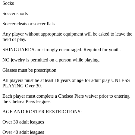
Socks​​​​‌ ‍ ​‍​‍‌‍ ‌ ​‍‌‍‍‌‌‍‌ ‌‍‍‌‌‍ ‍​‍​‍​ ‍‍​‍​‍‌ ​ ‌‍​‌‌‍ ‍‌‍‍‌‌ ‌​‌ ‍‌​‍ ‍‌‍‍‌‌‍ ​‍​‍​‍ ​​‍​‍‌‍‍​‌ ​‍‌‍‌‌‌‍‌‍​‍​‍​ ‍‍​‍​‍‌‍‍​‌ ‌​‌ ‌​‌ ​​‌ ​ ​ ‍‍​‍ ​‍ ‌‍​ ‌‍‍​‌‍‌‌‌‍ ​‌ ​ ‌‍‌‌‌‍​‌‌ ​​‌‍‍‌‌‍‌‌‌ ​‍‌ ​ ​‍ ‍‌ ​ ‌‍​‌‌‍ ‍‌‍‍‌‌ ‌​‌ ‍‌​‍ ‍‌ ​ ‌ ‌​‌ ‌‌‌‍‌​‌‍‍‌‌‍ ​‍ ‌‍‍‌‌‍ ‍‌ ‌​‌‍‌‌‌‍ ‍‌ ‌​​‍ ‌‍‌‌‌‍‌​‌‍‍‌‌ ‌​​‍ ‌‍ ‌‌‍ ‌‍‌​‌‍‌‌​ ‌‌ ​​‌ ​‍‌‍‌‌‌ ​ ‌‍‌‌‌‍ ‍‌ ‌​‌‍​‌‌ ‌​‌‍‍‌‌‍ ‌‍ ‍​ ‍ ‌‍‍‌‌‍‌​​ ‌‌‍​‍​ ‌‌​ ‍​​ ‍‌​ ​‌​ ‍​‌‍‌‍​ ‍​​‍ ‌‌‍​‌‌‍​ ​ ‍​​ ‌​​‍ ‌​ ‌​​ ‌ ‌‍​‍​ ​‌​‍ ‌​ ‍​​ ​​​ ‌‌‌‍‌​​‍ ‌​ ​​​ ‌ ​ ​‌‌‍‌‍​ ​‌​ ‌‌​ ‍​​ ‍‌​ ‍​​ ‌‌​ ‌‌​ ​​​ ‍ ‌ ‌​‌ ‍‌‌ ​​‌‍‌‌​ ‌‌‍‌‍‌‍​‌‌ ​‌​ ‍ ‌ ​​‌‍​‌‌ ‌​‌‍‍​​ ‌‌ ​‍‌‍‍‌‌‍​ ‌‍‍​‌‌‌​‌‍‌‌‌ ‍​‌ ‌​​‍‌‌​ ‌‌‌​​‍‌‌ ‌‍‍ ‌‍‌‌‌ ‍‌​‍‌‌​ ​ ‌​‌​​‍‌‌​ ​ ‌​‌​​‍‌‌​ ​‍​ ​‍​ ‌ ​ ‌‌‌‍​ ​ ​​‌‍‌‌‌‍‌​‌‍‌‌​ ‍‌​ ​‍​ ​ ​ ​ ‌‍‌‍​‍‌‌​ ​‍​ ​‍​‍‌‌​ ‌‌‌​‌​​‍ ‍‌‍​ ‌‍‍​‌‍‍‌‌‍ ​‌‍‌​‌ ​‍‌‍‌‌‌‍ ‍​‍‌‌​ ‌‌‌​​‍‌‌ ‌‍‍ ‌‍‌‌‌ ‍‌​‍‌‌​ ​ ‌​‌​​‍‌‌​ ​ ‌​‌​​‍‌‌​ ​‍​ ​‍​ ​‌‌‍‌‍‌‍​‍‌‍‌‍‌‍​ ​ ‌​​ ‍‌​ ​​​ ​‌​ ‌​​ ​‌‌‍​‌​‍‌‌​ ​‍​ ​‍​‍‌‌​ ‌‌‌​‌​​‍ ‍‌ ‌​‌‍‌‌‌ ‍​‌ ‌​​ ‌‍​‍‌‍​‌‌ ​ ‌‍‌‌‌‌‌‌‌ ​‍‌‍ ​​ ‌‌‍‍​‌ ‌​‌ ‌​‌ ​​‌ ​ ​‍‌‌​ ​ ‌​​‌​‍‌‌​ ​‍‌​‌‍​‍‌‌​ ​‍‌​‌‍‌‍​ ‌‍‍​‌‍‌‌‌‍ ​‌ ​ ‌‍‌‌‌‍​‌‌ ​​‌‍‍‌‌‍‌‌‌ ​‍‌ ​ ​‍ ‍‌ ​ ‌‍​‌‌‍ ‍‌‍‍‌‌ ‌​‌ ‍‌​‍ ‍‌ ​ ‌ ‌​‌ ‌‌‌‍‌​‌‍‍‌‌‍ ​‍‌‍‌‍‍‌‌‍‌​​ ‌‌‍​‍​ ‌‌​ ‍​​ ‍‌​ ​‌​ ‍​‌‍‌‍​ ‍​​‍ ‌‌‍​‌‌‍​ ​ ‍​​ ‌​​‍ ‌​ ‌​​ ‌ ‌‍​‍​ ​‌​‍ ‌​ ‍​​ ​​​ ‌‌‌‍‌​​‍ ‌​ ​​​ ‌ ​ ​‌‌‍‌‍​ ​‌​ ‌‌​ ‍​​ ‍‌​ ‍​​ ‌‌​ ‌‌​ ​​​‍‌‍‌ ‌​‌ ‍‌‌ ​​‌‍‌‌​ ‌‌‍‌‍‌‍​‌‌ ​‌​‍‌‍‌ ​​‌‍​‌‌ ‌​‌‍‍​​ ‌‌ ​‍‌‍‍‌‌‍​ ‌‍‍​‌‌‌​‌‍‌‌‌ ‍​‌ ‌​​‍‌‌​ ‌‌‌​​‍‌‌ ‌‍‍ ‌‍‌‌‌ ‍‌​‍‌‌​ ​ ‌​‌​​‍‌‌​ ​ ‌​‌​​‍‌‌​ ​‍​ ​‍​ ‌ ​ ‌‌‌‍​ ​ ​​‌‍‌‌‌‍‌​‌‍‌‌​ ‍‌​ ​‍​ ​ ​ ​ ‌‍‌‍​‍‌‌​ ​‍​ ​‍​‍‌‌​ ‌‌‌​‌​​‍ ‍‌‍​ ‌‍‍​‌‍‍‌‌‍ ​‌‍‌​‌ ​‍‌‍‌‌‌‍ ‍​‍‌‌​ ‌‌‌​​‍‌‌ ‌‍‍ ‌‍‌‌‌ ‍‌​‍‌‌​ ​ ‌​‌​​‍‌‌​ ​ ‌​‌​​‍‌‌​ ​‍​ ​‍​ ​‌‌‍‌‍‌‍​‍‌‍‌‍‌‍​ ​ ‌​​ ‍‌​ ​​​ ​‌​ ‌​​ ​‌‌‍​‌​‍‌‌​ ​‍​ ​‍​‍‌‌​ ‌‌‌​‌​​‍ ‍‌ ‌​‌‍‌‌‌ ‍​‌ ‌​​‍‌‍‌ ​​‌‍‌‌‌ ​‍‌ ​ ‌ ​​‌‍‌‌‌‍​ ‌ ‌​‌‍‍‌‌ ‌‍‌‍‌‌​ ‌‌ ​​‌ ‌‌‌‍​‍‌‍ ​‌‍‍‌‌ ​ ‌‍‍​‌‍‌‌‌‍‌​​‍​‍‌ ‌
Soccer shorts​​​​‌ ‍ ​‍​‍‌‍ ‌ ​‍‌‍‍‌‌‍‌ ‌‍‍‌‌‍ ‍​‍​‍​ ‍‍​‍​‍‌ ​ ‌‍​‌‌‍ ‍‌‍‍‌‌ ‌​‌ ‍‌​‍ ‍‌‍‍‌‌‍ ​‍​‍​‍ ​​‍​‍‌‍‍​‌ ​‍‌‍‌‌‌‍‌‍​‍​‍​ ‍‍​‍​‍‌‍‍​‌ ‌​‌ ‌​‌ ​​‌ ​ ​ ‍‍​‍ ​‍ ‌‍​ ‌‍‍​‌‍‌‌‌‍ ​‌ ​ ‌‍‌‌‌‍​‌‌ ​​‌‍‍‌‌‍‌‌‌ ​‍‌ ​ ​‍ ‍‌ ​ ‌‍​‌‌‍ ‍‌‍‍‌‌ ‌​‌ ‍‌​‍ ‍‌ ​ ‌ ‌​‌ ‌‌‌‍‌​‌‍‍‌‌‍ ​‍ ‌‍‍‌‌‍ ‍‌ ‌​‌‍‌‌‌‍ ‍‌ ‌​​‍ ‌‍‌‌‌‍‌​‌‍‍‌‌ ‌​​‍ ‌‍ ‌‌‍ ‌‍‌​‌‍‌‌​ ‌‌ ​​‌ ​‍‌‍‌‌‌ ​ ‌‍‌‌‌‍ ‍‌ ‌​‌‍​‌‌ ‌​‌‍‍‌‌‍ ‌‍ ‍​ ‍ ‌‍‍‌‌‍‌​​ ‌‌‍​‍​ ‌‌​ ‍​​ ‍‌​ ​‌​ ‍​‌‍‌‍​ ‍​​‍ ‌‌‍​‌‌‍​ ​ ‍​​ ‌​​‍ ‌​ ‌​​ ‌ ‌‍​‍​ ​‌​‍ ‌​ ‍​​ ​​​ ‌‌‌‍‌​​‍ ‌​ ​​​ ‌ ​ ​‌‌‍‌‍​ ​‌​ ‌‌​ ‍​​ ‍‌​ ‍​​ ‌‌​ ‌‌​ ​​​ ‍ ‌ ‌​‌ ‍‌‌ ​​‌‍‌‌​ ‌‌‍‌‍‌‍​‌‌ ​‌​ ‍ ‌ ​​‌‍​‌‌ ‌​‌‍‍​​ ‌‌ ​‍‌‍‍‌‌‍​ ‌‍‍​‌‌‌​‌‍‌‌‌ ‍​‌ ‌​​‍‌‌​ ‌‌‌​​‍‌‌ ‌‍‍ ‌‍‌‌‌ ‍‌​‍‌‌​ ​ ‌​‌​​‍‌‌​ ​ ‌​‌​​‍‌‌​ ​‍​ ​‍‌‍​‌​ ‍​​ ​‍​ ‌ ​ ​‍​ ​​‌‍‌‍​ ‌‍​ ​‌‌‍​‌​ ‌ ​ ​ ​‍‌‌​ ​‍​ ​‍​‍‌‌​ ‌‌‌​‌​​‍ ‍‌‍​ ‌‍‍​‌‍‍‌‌‍ ​‌‍‌​‌ ​‍‌‍‌‌‌‍ ‍​‍‌‌​ ‌‌‌​​‍‌‌ ‌‍‍ ‌‍‌‌‌ ‍‌​‍‌‌​ ​ ‌​‌​​‍‌‌​ ​ ‌​‌​​‍‌‌​ ​‍​ ​‍‌‍​‌‌‍​ ‌‍‌‍​ ‌ ‌‍‌​‌‍​‌​ ‌‌​ ​‍​ ‍​​ ​‌​ ‌​‌‍​‌​‍‌‌​ ​‍​ ​‍​‍‌‌​ ‌‌‌​‌​​‍ ‍‌ ‌​‌‍‌‌‌ ‍​‌ ‌​​ ‌‍​‍‌‍​‌‌ ​ ‌‍‌‌‌‌‌‌‌ ​‍‌‍ ​​ ‌‌‍‍​‌ ‌​‌ ‌​‌ ​​‌ ​ ​‍‌‌​ ​ ‌​​‌​‍‌‌​ ​‍‌​‌‍​‍‌‌​ ​‍‌​‌‍‌‍​ ‌‍‍​‌‍‌‌‌‍ ​‌ ​ ‌‍‌‌‌‍​‌‌ ​​‌‍‍‌‌‍‌‌‌ ​‍‌ ​ ​‍ ‍‌ ​ ‌‍​‌‌‍ ‍‌‍‍‌‌ ‌​‌ ‍‌​‍ ‍‌ ​ ‌ ‌​‌ ‌‌‌‍‌​‌‍‍‌‌‍ ​‍‌‍‌‍‍‌‌‍‌​​ ‌‌‍​‍​ ‌‌​ ‍​​ ‍‌​ ​‌​ ‍​‌‍‌‍​ ‍​​‍ ‌‌‍​‌‌‍​ ​ ‍​​ ‌​​‍ ‌​ ‌​​ ‌ ‌‍​‍​ ​‌​‍ ‌​ ‍​​ ​​​ ‌‌‌‍‌​​‍ ‌​ ​​​ ‌ ​ ​‌‌‍‌‍​ ​‌​ ‌‌​ ‍​​ ‍‌​ ‍​​ ‌‌​ ‌‌​ ​​​‍‌‍‌ ‌​‌ ‍‌‌ ​​‌‍‌‌​ ‌‌‍‌‍‌‍​‌‌ ​‌​‍‌‍‌ ​​‌‍​‌‌ ‌​‌‍‍​​ ‌‌ ​‍‌‍‍‌‌‍​ ‌‍‍​‌‌‌​‌‍‌‌‌ ‍​‌ ‌​​‍‌‌​ ‌‌‌​​‍‌‌ ‌‍‍ ‌‍‌‌‌ ‍‌​‍‌‌​ ​ ‌​‌​​‍‌‌​ ​ ‌​‌​​‍‌‌​ ​‍​ ​‍‌‍​‌​ ‍​​ ​‍​ ‌ ​ ​‍​ ​​‌‍‌‍​ ‌‍​ ​‌‌‍​‌​ ‌ ​ ​ ​‍‌‌​ ​‍​ ​‍​‍‌‌​ ‌‌‌​‌​​‍ ‍‌‍​ ‌‍‍​‌‍‍‌‌‍ ​‌‍‌​‌ ​‍‌‍‌‌‌‍ ‍​‍‌‌​ ‌‌‌​​‍‌‌ ‌‍‍ ‌‍‌‌‌ ‍‌​‍‌‌​ ​ ‌​‌​​‍‌‌​ ​ ‌​‌​​‍‌‌​ ​‍​ ​‍‌‍​‌‌‍​ ‌‍‌‍​ ‌ ‌‍‌​‌‍​‌​ ‌‌​ ​‍​ ‍​​ ​‌​ ‌​‌‍​‌​‍‌‌​ ​‍​ ​‍​‍‌‌​ ‌‌‌​‌​​‍ ‍‌ ‌​‌‍‌‌‌ ‍​‌ ‌​​‍‌‍‌ ​​‌‍‌‌‌ ​‍‌ ​ ‌ ​​‌‍‌‌‌‍​ ‌ ‌​‌‍‍‌‌ ‌‍‌‍‌‌​ ‌‌ ​​‌ ‌‌‌‍​‍‌‍ ​‌‍‍‌‌ ​ ‌‍‍​‌‍‌‌‌‍‌​​‍​‍‌ ‌
Soccer cleats or soccer flats​​​​‌ ‍ ​‍​‍‌‍ ‌ ​‍‌‍‍‌‌‍‌ ‌‍‍‌‌‍ ‍​‍​‍​ ‍‍​‍​‍‌ ​ ‌‍​‌‌‍ ‍‌‍‍‌‌ ‌​‌ ‍‌​‍ ‍‌‍‍‌‌‍ ​‍​‍​‍ ​​‍​‍‌‍‍​‌ ​‍‌‍‌‌‌‍‌‍​‍​‍​ ‍‍​‍​‍‌‍‍​‌ ‌​‌ ‌​‌ ​​‌ ​ ​ ‍‍​‍ ​‍ ‌‍​ ‌‍‍​‌‍‌‌‌‍ ​‌ ​ ‌‍‌‌‌‍​‌‌ ​​‌‍‍‌‌‍‌‌‌ ​‍‌ ​ ​‍ ‍‌ ​ ‌‍​‌‌‍ ‍‌‍‍‌‌ ‌​‌ ‍‌​‍ ‍‌ ​ ‌ ‌​‌ ‌‌‌‍‌​‌‍‍‌‌‍ ​‍ ‌‍‍‌‌‍ ‍‌ ‌​‌‍‌‌‌‍ ‍‌ ‌​​‍ ‌‍‌‌‌‍‌​‌‍‍‌‌ ‌​​‍ ‌‍ ‌‌‍ ‌‍‌​‌‍‌‌​ ‌‌ ​​‌ ​‍‌‍‌‌‌ ​ ‌‍‌‌‌‍ ‍‌ ‌​‌‍​‌‌ ‌​‌‍‍‌‌‍ ‌‍ ‍​ ‍ ‌‍‍‌‌‍‌​​ ‌‌‍​‍​ ‌‌​ ‍​​ ‍‌​ ​‌​ ‍​‌‍‌‍​ ‍​​‍ ‌‌‍​‌‌‍​ ​ ‍​​ ‌​​‍ ‌​ ‌​​ ‌ ‌‍​‍​ ​‌​‍ ‌​ ‍​​ ​​​ ‌‌‌‍‌​​‍ ‌​ ​​​ ‌ ​ ​‌‌‍‌‍​ ​‌​ ‌‌​ ‍​​ ‍‌​ ‍​​ ‌‌​ ‌‌​ ​​​ ‍ ‌ ‌​‌ ‍‌‌ ​​‌‍‌‌​ ‌‌‍‌‍‌‍​‌‌ ​‌​ ‍ ‌ ​​‌‍​‌‌ ‌​‌‍‍​​ ‌‌ ​‍‌‍‍‌‌‍​ ‌‍‍​‌‌‌​‌‍‌‌‌ ‍​‌ ‌​​‍‌‌​ ‌‌‌​​‍‌‌ ‌‍‍ ‌‍‌‌‌ ‍‌​‍‌‌​ ​ ‌​‌​​‍‌‌​ ​ ‌​‌​​‍‌‌​ ​‍​ ​‍‌‍​ ‌‍‌‌​ ‌‌​ ‌‌​ ‌ ​ ‌ ​ ​‌​ ‌ ‌‍​‌‌‍​ ​ ​ ‌‍​‌​‍‌‌​ ​‍​ ​‍​‍‌‌​ ‌‌‌​‌​​‍ ‍‌‍​ ‌‍‍​‌‍‍‌‌‍ ​‌‍‌​‌ ​‍‌‍‌‌‌‍ ‍​‍‌‌​ ‌‌‌​​‍‌‌ ‌‍‍ ‌‍‌‌‌ ‍‌​‍‌‌​ ​ ‌​‌​​‍‌‌​ ​ ‌​‌​​‍‌‌​ ​‍​ ​‍​ ​‌‌‍​ ​ ​‍​ ​​‌‍‌‍‌‍​‍‌‍‌‌​ ‍​‌‍‌‍​ ‌‍‌‍​‌​ ​‌​‍‌‌​ ​‍​ ​‍​‍‌‌​ ‌‌‌​‌​​‍ ‍‌ ‌​‌‍‌‌‌ ‍​‌ ‌​​ ‌‍​‍‌‍​‌‌ ​ ‌‍‌‌‌‌‌‌‌ ​‍‌‍ ​​ ‌‌‍‍​‌ ‌​‌ ‌​‌ ​​‌ ​ ​‍‌‌​ ​ ‌​​‌​‍‌‌​ ​‍‌​‌‍​‍‌‌​ ​‍‌​‌‍‌‍​ ‌‍‍​‌‍‌‌‌‍ ​‌ ​ ‌‍‌‌‌‍​‌‌ ​​‌‍‍‌‌‍‌‌‌ ​‍‌ ​ ​‍ ‍‌ ​ ‌‍​‌‌‍ ‍‌‍‍‌‌ ‌​‌ ‍‌​‍ ‍‌ ​ ‌ ‌​‌ ‌‌‌‍‌​‌‍‍‌‌‍ ​‍‌‍‌‍‍‌‌‍‌​​ ‌‌‍​‍​ ‌‌​ ‍​​ ‍‌​ ​‌​ ‍​‌‍‌‍​ ‍​​‍ ‌‌‍​‌‌‍​ ​ ‍​​ ‌​​‍ ‌​ ‌​​ ‌ ‌‍​‍​ ​‌​‍ ‌​ ‍​​ ​​​ ‌‌‌‍‌​​‍ ‌​ ​​​ ‌ ​ ​‌‌‍‌‍​ ​‌​ ‌‌​ ‍​​ ‍‌​ ‍​​ ‌‌​ ‌‌​ ​​​‍‌‍‌ ‌​‌ ‍‌‌ ​​‌‍‌‌​ ‌‌‍‌‍‌‍​‌‌ ​‌​‍‌‍‌ ​​‌‍​‌‌ ‌​‌‍‍​​ ‌‌ ​‍‌‍‍‌‌‍​ ‌‍‍​‌‌‌​‌‍‌‌‌ ‍​‌ ‌​​‍‌‌​ ‌‌‌​​‍‌‌ ‌‍‍ ‌‍‌‌‌ ‍‌​‍‌‌​ ​ ‌​‌​​‍‌‌​ ​ ‌​‌​​‍‌‌​ ​‍​ ​‍‌‍​ ‌‍‌‌​ ‌‌​ ‌‌​ ‌ ​ ‌ ​ ​‌​ ‌ ‌‍​‌‌‍​ ​ ​ ‌‍​‌​‍‌‌​ ​‍​ ​‍​‍‌‌​ ‌‌‌​‌​​‍ ‍‌‍​ ‌‍‍​‌‍‍‌‌‍ ​‌‍‌​‌ ​‍‌‍‌‌‌‍ ‍​‍‌‌​ ‌‌‌​​‍‌‌ ‌‍‍ ‌‍‌‌‌ ‍‌​‍‌‌​ ​ ‌​‌​​‍‌‌​ ​ ‌​‌​​‍‌‌​ ​‍​ ​‍​ ​‌‌‍​ ​ ​‍​ ​​‌‍‌‍‌‍​‍‌‍‌‌​ ‍​‌‍‌‍​ ‌‍‌‍​‌​ ​‌​‍‌‌​ ​‍​ ​‍​‍‌‌​ ‌‌‌​‌​​‍ ‍‌ ‌​‌‍‌‌‌ ‍​‌ ‌​​‍‌‍‌ ​​‌‍‌‌‌ ​‍‌ ​ ‌ ​​‌‍‌‌‌‍​ ‌ ‌​‌‍‍‌‌ ‌‍‌‍‌‌​ ‌‌ ​​‌ ‌‌‌‍​‍‌‍ ​‌‍‍‌‌ ​ ‌‍‍​‌‍‌‌‌‍‌​​‍​‍‌ ‌
Any player without appropriate equipment will be asked to leave the
field of play.​​​​‌ ‍ ​‍​‍‌‍ ‌ ​‍‌‍‍‌‌‍‌ ‌‍‍‌‌‍ ‍​‍​‍​ ‍‍​‍​‍‌ ​ ‌‍​‌‌‍ ‍‌‍‍‌‌ ‌​‌ ‍‌​‍ ‍‌‍‍‌‌‍ ​‍​‍​‍ ​​‍​‍‌‍‍​‌ ​‍‌‍‌‌‌‍‌‍​‍​‍​ ‍‍​‍​‍‌‍‍​‌ ‌​‌ ‌​‌ ​​‌ ​ ​ ‍‍​‍ ​‍ ‌‍​ ‌‍‍​‌‍‌‌‌‍ ​‌ ​ ‌‍‌‌‌‍​‌‌ ​​‌‍‍‌‌‍‌‌‌ ​‍‌ ​ ​‍ ‍‌ ​ ‌‍​‌‌‍ ‍‌‍‍‌‌ ‌​‌ ‍‌​‍ ‍‌ ​ ‌ ‌​‌ ‌‌‌‍‌​‌‍‍‌‌‍ ​‍ ‌‍‍‌‌‍ ‍‌ ‌​‌‍‌‌‌‍ ‍‌ ‌​​‍ ‌‍‌‌‌‍‌​‌‍‍‌‌ ‌​​‍ ‌‍ ‌‌‍ ‌‍‌​‌‍‌‌​ ‌‌ ​​‌ ​‍‌‍‌‌‌ ​ ‌‍‌‌‌‍ ‍‌ ‌​‌‍​‌‌ ‌​‌‍‍‌‌‍ ‌‍ ‍​ ‍ ‌‍‍‌‌‍‌​​ ‌‌‍​‍​ ‌‌​ ‍​​ ‍‌​ ​‌​ ‍​‌‍‌‍​ ‍​​‍ ‌‌‍​‌‌‍​ ​ ‍​​ ‌​​‍ ‌​ ‌​​ ‌ ‌‍​‍​ ​‌​‍ ‌​ ‍​​ ​​​ ‌‌‌‍‌​​‍ ‌​ ​​​ ‌ ​ ​‌‌‍‌‍​ ​‌​ ‌‌​ ‍​​ ‍‌​ ‍​​ ‌‌​ ‌‌​ ​​​ ‍ ‌ ‌​‌ ‍‌‌ ​​‌‍‌‌​ ‌‌‍‌‍‌‍​‌‌ ​‌​ ‍ ‌ ​​‌‍​‌‌ ‌​‌‍‍​​ ‌‌ ​‍‌‍‍‌‌‍​ ‌‍‍​‌‌‌​‌‍‌‌‌ ‍​‌ ‌​​‍‌‌​ ‌‌‌​​‍‌‌ ‌‍‍ ‌‍‌‌‌ ‍‌​‍‌‌​ ​ ‌​‌​​‍‌‌​ ​ ‌​‌​​‍‌‌​ ​‍​ ​‍‌‍‌‍​ ​​​ ‌‌‌‍‌​​ ​‌‌‍‌​​ ‌ ​ ‌ ​ ‌‌​ ​​​ ‍​​ ‌ ​‍‌‌​ ​‍​ ​‍​‍‌‌​ ‌‌‌​‌​​‍ ‍‌‍​ ‌‍‍​‌‍‍‌‌‍ ​‌‍‌​‌ ​‍‌‍‌‌‌‍ ‍​‍‌‌​ ‌‌‌​​‍‌‌ ‌‍‍ ‌‍‌‌‌ ‍‌​‍‌‌​ ​ ‌​‌​​‍‌‌​ ​ ‌​‌​​‍‌‌​ ​‍​ ​‍‌‍‌‌​ ‌‍​ ‍​​ ‍​​ ‌‌‌‍​‌​ ‌‍‌‍‌‍​ ‌‍​ ​‌‌‍​‌‌‍‌‍​‍‌‌​ ​‍​ ​‍​‍‌‌​ ‌‌‌​‌​​‍ ‍‌ ‌​‌‍‌‌‌ ‍​‌ ‌​​ ‌‍​‍‌‍​‌‌ ​ ‌‍‌‌‌‌‌‌‌ ​‍‌‍ ​​ ‌‌‍‍​‌ ‌​‌ ‌​‌ ​​‌ ​ ​‍‌‌​ ​ ‌​​‌​‍‌‌​ ​‍‌​‌‍​‍‌‌​ ​‍‌​‌‍‌‍​ ‌‍‍​‌‍‌‌‌‍ ​‌ ​ ‌‍‌‌‌‍​‌‌ ​​‌‍‍‌‌‍‌‌‌ ​‍‌ ​ ​‍ ‍‌ ​ ‌‍​‌‌‍ ‍‌‍‍‌‌ ‌​‌ ‍‌​‍ ‍‌ ​ ‌ ‌​‌ ‌‌‌‍‌​‌‍‍‌‌‍ ​‍‌‍‌‍‍‌‌‍‌​​ ‌‌‍​‍​ ‌‌​ ‍​​ ‍‌​ ​‌​ ‍​‌‍‌‍​ ‍​​‍ ‌‌‍​‌‌‍​ ​ ‍​​ ‌​​‍ ‌​ ‌​​ ‌ ‌‍​‍​ ​‌​‍ ‌​ ‍​​ ​​​ ‌‌‌‍‌​​‍ ‌​ ​​​ ‌ ​ ​‌‌‍‌‍​ ​‌​ ‌‌​ ‍​​ ‍‌​ ‍​​ ‌‌​ ‌‌​ ​​​‍‌‍‌ ‌​‌ ‍‌‌ ​​‌‍‌‌​ ‌‌‍‌‍‌‍​‌‌ ​‌​‍‌‍‌ ​​‌‍​‌‌ ‌​‌‍‍​​ ‌‌ ​‍‌‍‍‌‌‍​ ‌‍‍​‌‌‌​‌‍‌‌‌ ‍​‌ ‌​​‍‌‌​ ‌‌‌​​‍‌‌ ‌‍‍ ‌‍‌‌‌ ‍‌​‍‌‌​ ​ ‌​‌​​‍‌‌​ ​ ‌​‌​​‍‌‌​ ​‍​ ​‍‌‍‌‍​ ​​​ ‌‌‌‍‌​​ ​‌‌‍‌​​ ‌ ​ ‌ ​ ‌‌​ ​​​ ‍​​ ‌ ​‍‌‌​ ​‍​ ​‍​‍‌‌​ ‌‌‌​‌​​‍ ‍‌‍​ ‌‍‍​‌‍‍‌‌‍ ​‌‍‌​‌ ​‍‌‍‌‌‌‍ ‍​‍‌‌​ ‌‌‌​​‍‌‌ ‌‍‍ ‌‍‌‌‌ ‍‌​‍‌‌​ ​ ‌​‌​​‍‌‌​ ​ ‌​‌​​‍‌‌​ ​‍​ ​‍‌‍‌‌​ ‌‍​ ‍​​ ‍​​ ‌‌‌‍​‌​ ‌‍‌‍‌‍​ ‌‍​ ​‌‌‍​‌‌‍‌‍​‍‌‌​ ​‍​ ​‍​‍‌‌​ ‌‌‌​‌​​‍ ‍‌ ‌​‌‍‌‌‌ ‍​‌ ‌​​‍‌‍‌ ​​‌‍‌‌‌ ​‍‌ ​ ‌ ​​‌‍‌‌‌‍​ ‌ ‌​‌‍‍‌‌ ‌‍‌‍‌‌​ ‌‌ ​​‌ ‌‌‌‍​‍‌‍ ​‌‍‍‌‌ ​ ‌‍‍​‌‍‌‌‌‍‌​​‍​‍‌ ‌
SHINGUARDS are strongly encouraged. Required for youth.​​​​‌ ‍ ​‍​‍‌‍ ‌ ​‍‌‍‍‌‌‍‌ ‌‍‍‌‌‍ ‍​‍​‍​ ‍‍​‍​‍‌ ​ ‌‍​‌‌‍ ‍‌‍‍‌‌ ‌​‌ ‍‌​‍ ‍‌‍‍‌‌‍ ​‍​‍​‍ ​​‍​‍‌‍‍​‌ ​‍‌‍‌‌‌‍‌‍​‍​‍​ ‍‍​‍​‍‌‍‍​‌ ‌​‌ ‌​‌ ​​‌ ​ ​ ‍‍​‍ ​‍ ‌‍​ ‌‍‍​‌‍‌‌‌‍ ​‌ ​ ‌‍‌‌‌‍​‌‌ ​​‌‍‍‌‌‍‌‌‌ ​‍‌ ​ ​‍ ‍‌ ​ ‌‍​‌‌‍ ‍‌‍‍‌‌ ‌​‌ ‍‌​‍ ‍‌ ​ ‌ ‌​‌ ‌‌‌‍‌​‌‍‍‌‌‍ ​‍ ‌‍‍‌‌‍ ‍‌ ‌​‌‍‌‌‌‍ ‍‌ ‌​​‍ ‌‍‌‌‌‍‌​‌‍‍‌‌ ‌​​‍ ‌‍ ‌‌‍ ‌‍‌​‌‍‌‌​ ‌‌ ​​‌ ​‍‌‍‌‌‌ ​ ‌‍‌‌‌‍ ‍‌ ‌​‌‍​‌‌ ‌​‌‍‍‌‌‍ ‌‍ ‍​ ‍ ‌‍‍‌‌‍‌​​ ‌‌‍​‍​ ‌‌​ ‍​​ ‍‌​ ​‌​ ‍​‌‍‌‍​ ‍​​‍ ‌‌‍​‌‌‍​ ​ ‍​​ ‌​​‍ ‌​ ‌​​ ‌ ‌‍​‍​ ​‌​‍ ‌​ ‍​​ ​​​ ‌‌‌‍‌​​‍ ‌​ ​​​ ‌ ​ ​‌‌‍‌‍​ ​‌​ ‌‌​ ‍​​ ‍‌​ ‍​​ ‌‌​ ‌‌​ ​​​ ‍ ‌ ‌​‌ ‍‌‌ ​​‌‍‌‌​ ‌‌‍‌‍‌‍​‌‌ ​‌​ ‍ ‌ ​​‌‍​‌‌ ‌​‌‍‍​​ ‌‌ ​‍‌‍‍‌‌‍​ ‌‍‍​‌‌‌​‌‍‌‌‌ ‍​‌ ‌​​‍‌‌​ ‌‌‌​​‍‌‌ ‌‍‍ ‌‍‌‌‌ ‍‌​‍‌‌​ ​ ‌​‌​​‍‌‌​ ​ ‌​‌​​‍‌‌​ ​‍​ ​‍​ ​‌​ ​ ​ ‍​​ ​‍​ ‌‌​ ​​‌‍​ ​ ​‌‌‍‌‍‌‍‌​​ ‍​​ ​ ​‍‌‌​ ​‍​ ​‍​‍‌‌​ ‌‌‌​‌​​‍ ‍‌‍​ ‌‍‍​‌‍‍‌‌‍ ​‌‍‌​‌ ​‍‌‍‌‌‌‍ ‍​‍‌‌​ ‌‌‌​​‍‌‌ ‌‍‍ ‌‍‌‌‌ ‍‌​‍‌‌​ ​ ‌​‌​​‍‌‌​ ​ ‌​‌​​‍‌‌​ ​‍​ ​‍​ ‌ ‌‍‌‌​ ‍‌‌‍‌‌‌‍​‌​ ‍​​ ​​‌‍​ ‌‍​‍​ ‌‌‌‍‌‍‌‍‌‌​‍‌‌​ ​‍​ ​‍​‍‌‌​ ‌‌‌​‌​​‍ ‍‌ ‌​‌‍‌‌‌ ‍​‌ ‌​​ ‌‍​‍‌‍​‌‌ ​ ‌‍‌‌‌‌‌‌‌ ​‍‌‍ ​​ ‌‌‍‍​‌ ‌​‌ ‌​‌ ​​‌ ​ ​‍‌‌​ ​ ‌​​‌​‍‌‌​ ​‍‌​‌‍​‍‌‌​ ​‍‌​‌‍‌‍​ ‌‍‍​‌‍‌‌‌‍ ​‌ ​ ‌‍‌‌‌‍​‌‌ ​​‌‍‍‌‌‍‌‌‌ ​‍‌ ​ ​‍ ‍‌ ​ ‌‍​‌‌‍ ‍‌‍‍‌‌ ‌​‌ ‍‌​‍ ‍‌ ​ ‌ ‌​‌ ‌‌‌‍‌​‌‍‍‌‌‍ ​‍‌‍‌‍‍‌‌‍‌​​ ‌‌‍​‍​ ‌‌​ ‍​​ ‍‌​ ​‌​ ‍​‌‍‌‍​ ‍​​‍ ‌‌‍​‌‌‍​ ​ ‍​​ ‌​​‍ ‌​ ‌​​ ‌ ‌‍​‍​ ​‌​‍ ‌​ ‍​​ ​​​ ‌‌‌‍‌​​‍ ‌​ ​​​ ‌ ​ ​‌‌‍‌‍​ ​‌​ ‌‌​ ‍​​ ‍‌​ ‍​​ ‌‌​ ‌‌​ ​​​‍‌‍‌ ‌​‌ ‍‌‌ ​​‌‍‌‌​ ‌‌‍‌‍‌‍​‌‌ ​‌​‍‌‍‌ ​​‌‍​‌‌ ‌​‌‍‍​​ ‌‌ ​‍‌‍‍‌‌‍​ ‌‍‍​‌‌‌​‌‍‌‌‌ ‍​‌ ‌​​‍‌‌​ ‌‌‌​​‍‌‌ ‌‍‍ ‌‍‌‌‌ ‍‌​‍‌‌​ ​ ‌​‌​​‍‌‌​ ​ ‌​‌​​‍‌‌​ ​‍​ ​‍​ ​‌​ ​ ​ ‍​​ ​‍​ ‌‌​ ​​‌‍​ ​ ​‌‌‍‌‍‌‍‌​​ ‍​​ ​ ​‍‌‌​ ​‍​ ​‍​‍‌‌​ ‌‌‌​‌​​‍ ‍‌‍​ ‌‍‍​‌‍‍‌‌‍ ​‌‍‌​‌ ​‍‌‍‌‌‌‍ ‍​‍‌‌​ ‌‌‌​​‍‌‌ ‌‍‍ ‌‍‌‌‌ ‍‌​‍‌‌​ ​ ‌​‌​​‍‌‌​ ​ ‌​‌​​‍‌‌​ ​‍​ ​‍​ ‌ ‌‍‌‌​ ‍‌‌‍‌‌‌‍​‌​ ‍​​ ​​‌‍​ ‌‍​‍​ ‌‌‌‍‌‍‌‍‌‌​‍‌‌​ ​‍​ ​‍​‍‌‌​ ‌‌‌​‌​​‍ ‍‌ ‌​‌‍‌‌‌ ‍​‌ ‌​​‍‌‍‌ ​​‌‍‌‌‌ ​‍‌ ​ ‌ ​​‌‍‌‌‌‍​ ‌ ‌​‌‍‍‌‌ ‌‍‌‍‌‌​ ‌‌ ​​‌ ‌‌‌‍​‍‌‍ ​‌‍‍‌‌ ​ ‌‍‍​‌‍‌‌‌‍‌​​‍​‍‌ ‌
NO jewelry is permitted on a person while playing.​​​​‌ ‍ ​‍​‍‌‍ ‌ ​‍‌‍‍‌‌‍‌ ‌‍‍‌‌‍ ‍​‍​‍​ ‍‍​‍​‍‌ ​ ‌‍​‌‌‍ ‍‌‍‍‌‌ ‌​‌ ‍‌​‍ ‍‌‍‍‌‌‍ ​‍​‍​‍ ​​‍​‍‌‍‍​‌ ​‍‌‍‌‌‌‍‌‍​‍​‍​ ‍‍​‍​‍‌‍‍​‌ ‌​‌ ‌​‌ ​​‌ ​ ​ ‍‍​‍ ​‍ ‌‍​ ‌‍‍​‌‍‌‌‌‍ ​‌ ​ ‌‍‌‌‌‍​‌‌ ​​‌‍‍‌‌‍‌‌‌ ​‍‌ ​ ​‍ ‍‌ ​ ‌‍​‌‌‍ ‍‌‍‍‌‌ ‌​‌ ‍‌​‍ ‍‌ ​ ‌ ‌​‌ ‌‌‌‍‌​‌‍‍‌‌‍ ​‍ ‌‍‍‌‌‍ ‍‌ ‌​‌‍‌‌‌‍ ‍‌ ‌​​‍ ‌‍‌‌‌‍‌​‌‍‍‌‌ ‌​​‍ ‌‍ ‌‌‍ ‌‍‌​‌‍‌‌​ ‌‌ ​​‌ ​‍‌‍‌‌‌ ​ ‌‍‌‌‌‍ ‍‌ ‌​‌‍​‌‌ ‌​‌‍‍‌‌‍ ‌‍ ‍​ ‍ ‌‍‍‌‌‍‌​​ ‌‌‍​‍​ ‌‌​ ‍​​ ‍‌​ ​‌​ ‍​‌‍‌‍​ ‍​​‍ ‌‌‍​‌‌‍​ ​ ‍​​ ‌​​‍ ‌​ ‌​​ ‌ ‌‍​‍​ ​‌​‍ ‌​ ‍​​ ​​​ ‌‌‌‍‌​​‍ ‌​ ​​​ ‌ ​ ​‌‌‍‌‍​ ​‌​ ‌‌​ ‍​​ ‍‌​ ‍​​ ‌‌​ ‌‌​ ​​​ ‍ ‌ ‌​‌ ‍‌‌ ​​‌‍‌‌​ ‌‌‍‌‍‌‍​‌‌ ​‌​ ‍ ‌ ​​‌‍​‌‌ ‌​‌‍‍​​ ‌‌ ​‍‌‍‍‌‌‍​ ‌‍‍​‌‌‌​‌‍‌‌‌ ‍​‌ ‌​​‍‌‌​ ‌‌‌​​‍‌‌ ‌‍‍ ‌‍‌‌‌ ‍‌​‍‌‌​ ​ ‌​‌​​‍‌‌​ ​ ‌​‌​​‍‌‌​ ​‍​ ​‍‌‍​ ‌‍‌‌‌‍‌‍‌‍​ ‌‍​‍​ ‍‌​ ‌​​ ​​​ ‌​‌‍‌‌‌‍‌‌‌‍​‍​‍‌‌​ ​‍​ ​‍​‍‌‌​ ‌‌‌​‌​​‍ ‍‌‍​ ‌‍‍​‌‍‍‌‌‍ ​‌‍‌​‌ ​‍‌‍‌‌‌‍ ‍​‍‌‌​ ‌‌‌​​‍‌‌ ‌‍‍ ‌‍‌‌‌ ‍‌​‍‌‌​ ​ ‌​‌​​‍‌‌​ ​ ‌​‌​​‍‌‌​ ​‍​ ​‍​ ​ ‌‍​ ​ ‌ ​ ​‌‌‍​‍‌‍‌‌​ ‍​‌‍‌‌​ ‌​​ ​​​ ‍‌​ ​‌​‍‌‌​ ​‍​ ​‍​‍‌‌​ ‌‌‌​‌​​‍ ‍‌ ‌​‌‍‌‌‌ ‍​‌ ‌​​ ‌‍​‍‌‍​‌‌ ​ ‌‍‌‌‌‌‌‌‌ ​‍‌‍ ​​ ‌‌‍‍​‌ ‌​‌ ‌​‌ ​​‌ ​ ​‍‌‌​ ​ ‌​​‌​‍‌‌​ ​‍‌​‌‍​‍‌‌​ ​‍‌​‌‍‌‍​ ‌‍‍​‌‍‌‌‌‍ ​‌ ​ ‌‍‌‌‌‍​‌‌ ​​‌‍‍‌‌‍‌‌‌ ​‍‌ ​ ​‍ ‍‌ ​ ‌‍​‌‌‍ ‍‌‍‍‌‌ ‌​‌ ‍‌​‍ ‍‌ ​ ‌ ‌​‌ ‌‌‌‍‌​‌‍‍‌‌‍ ​‍‌‍‌‍‍‌‌‍‌​​ ‌‌‍​‍​ ‌‌​ ‍​​ ‍‌​ ​‌​ ‍​‌‍‌‍​ ‍​​‍ ‌‌‍​‌‌‍​ ​ ‍​​ ‌​​‍ ‌​ ‌​​ ‌ ‌‍​‍​ ​‌​‍ ‌​ ‍​​ ​​​ ‌‌‌‍‌​​‍ ‌​ ​​​ ‌ ​ ​‌‌‍‌‍​ ​‌​ ‌‌​ ‍​​ ‍‌​ ‍​​ ‌‌​ ‌‌​ ​​​‍‌‍‌ ‌​‌ ‍‌‌ ​​‌‍‌‌​ ‌‌‍‌‍‌‍​‌‌ ​‌​‍‌‍‌ ​​‌‍​‌‌ ‌​‌‍‍​​ ‌‌ ​‍‌‍‍‌‌‍​ ‌‍‍​‌‌‌​‌‍‌‌‌ ‍​‌ ‌​​‍‌‌​ ‌‌‌​​‍‌‌ ‌‍‍ ‌‍‌‌‌ ‍‌​‍‌‌​ ​ ‌​‌​​‍‌‌​ ​ ‌​‌​​‍‌‌​ ​‍​ ​‍‌‍​ ‌‍‌‌‌‍‌‍‌‍​ ‌‍​‍​ ‍‌​ ‌​​ ​​​ ‌​‌‍‌‌‌‍‌‌‌‍​‍​‍‌‌​ ​‍​ ​‍​‍‌‌​ ‌‌‌​‌​​‍ ‍‌‍​ ‌‍‍​‌‍‍‌‌‍ ​‌‍‌​‌ ​‍‌‍‌‌‌‍ ‍​‍‌‌​ ‌‌‌​​‍‌‌ ‌‍‍ ‌‍‌‌‌ ‍‌​‍‌‌​ ​ ‌​‌​​‍‌‌​ ​ ‌​‌​​‍‌‌​ ​‍​ ​‍​ ​ ‌‍​ ​ ‌ ​ ​‌‌‍​‍‌‍‌‌​ ‍​‌‍‌‌​ ‌​​ ​​​ ‍‌​ ​‌​‍‌‌​ ​‍​ ​‍​‍‌‌​ ‌‌‌​‌​​‍ ‍‌ ‌​‌‍‌‌‌ ‍​‌ ‌​​‍‌‍‌ ​​‌‍‌‌‌ ​‍‌ ​ ‌ ​​‌‍‌‌‌‍​ ‌ ‌​‌‍‍‌‌ ‌‍‌‍‌‌​ ‌‌ ​​‌ ‌‌‌‍​‍‌‍ ​‌‍‍‌‌ ​ ‌‍‍​‌‍‌‌‌‍‌​​‍​‍‌ ‌
Glasses must be prescription.​​​​‌ ‍ ​‍​‍‌‍ ‌ ​‍‌‍‍‌‌‍‌ ‌‍‍‌‌‍ ‍​‍​‍​ ‍‍​‍​‍‌ ​ ‌‍​‌‌‍ ‍‌‍‍‌‌ ‌​‌ ‍‌​‍ ‍‌‍‍‌‌‍ ​‍​‍​‍ ​​‍​‍‌‍‍​‌ ​‍‌‍‌‌‌‍‌‍​‍​‍​ ‍‍​‍​‍‌‍‍​‌ ‌​‌ ‌​‌ ​​‌ ​ ​ ‍‍​‍ ​‍ ‌‍​ ‌‍‍​‌‍‌‌‌‍ ​‌ ​ ‌‍‌‌‌‍​‌‌ ​​‌‍‍‌‌‍‌‌‌ ​‍‌ ​ ​‍ ‍‌ ​ ‌‍​‌‌‍ ‍‌‍‍‌‌ ‌​‌ ‍‌​‍ ‍‌ ​ ‌ ‌​‌ ‌‌‌‍‌​‌‍‍‌‌‍ ​‍ ‌‍‍‌‌‍ ‍‌ ‌​‌‍‌‌‌‍ ‍‌ ‌​​‍ ‌‍‌‌‌‍‌​‌‍‍‌‌ ‌​​‍ ‌‍ ‌‌‍ ‌‍‌​‌‍‌‌​ ‌‌ ​​‌ ​‍‌‍‌‌‌ ​ ‌‍‌‌‌‍ ‍‌ ‌​‌‍​‌‌ ‌​‌‍‍‌‌‍ ‌‍ ‍​ ‍ ‌‍‍‌‌‍‌​​ ‌‌‍​‍​ ‌‌​ ‍​​ ‍‌​ ​‌​ ‍​‌‍‌‍​ ‍​​‍ ‌‌‍​‌‌‍​ ​ ‍​​ ‌​​‍ ‌​ ‌​​ ‌ ‌‍​‍​ ​‌​‍ ‌​ ‍​​ ​​​ ‌‌‌‍‌​​‍ ‌​ ​​​ ‌ ​ ​‌‌‍‌‍​ ​‌​ ‌‌​ ‍​​ ‍‌​ ‍​​ ‌‌​ ‌‌​ ​​​ ‍ ‌ ‌​‌ ‍‌‌ ​​‌‍‌‌​ ‌‌‍‌‍‌‍​‌‌ ​‌​ ‍ ‌ ​​‌‍​‌‌ ‌​‌‍‍​​ ‌‌ ​‍‌‍‍‌‌‍​ ‌‍‍​‌‌‌​‌‍‌‌‌ ‍​‌ ‌​​‍‌‌​ ‌‌‌​​‍‌‌ ‌‍‍ ‌‍‌‌‌ ‍‌​‍‌‌​ ​ ‌​‌​​‍‌‌​ ​ ‌​‌​​‍‌‌​ ​‍​ ​‍‌‍​‍​ ​ ‌‍​‍​ ​​‌‍‌‍​ ‌‌‌‍‌‍‌‍‌‌​ ‌‌‌‍‌‌​ ‍‌​ ​‌​‍‌‌​ ​‍​ ​‍​‍‌‌​ ‌‌‌​‌​​‍ ‍‌‍​ ‌‍‍​‌‍‍‌‌‍ ​‌‍‌​‌ ​‍‌‍‌‌‌‍ ‍​‍‌‌​ ‌‌‌​​‍‌‌ ‌‍‍ ‌‍‌‌‌ ‍‌​‍‌‌​ ​ ‌​‌​​‍‌‌​ ​ ‌​‌​​‍‌‌​ ​‍​ ​‍​ ​​​ ‌‍​ ​‌‌‍‌‍‌‍​‌‌‍‌‍​ ‌​​ ‌‌​ ‌‌​ ‍‌‌‍‌​​ ​ ​‍‌‌​ ​‍​ ​‍​‍‌‌​ ‌‌‌​‌​​‍ ‍‌ ‌​‌‍‌‌‌ ‍​‌ ‌​​ ‌‍​‍‌‍​‌‌ ​ ‌‍‌‌‌‌‌‌‌ ​‍‌‍ ​​ ‌‌‍‍​‌ ‌​‌ ‌​‌ ​​‌ ​ ​‍‌‌​ ​ ‌​​‌​‍‌‌​ ​‍‌​‌‍​‍‌‌​ ​‍‌​‌‍‌‍​ ‌‍‍​‌‍‌‌‌‍ ​‌ ​ ‌‍‌‌‌‍​‌‌ ​​‌‍‍‌‌‍‌‌‌ ​‍‌ ​ ​‍ ‍‌ ​ ‌‍​‌‌‍ ‍‌‍‍‌‌ ‌​‌ ‍‌​‍ ‍‌ ​ ‌ ‌​‌ ‌‌‌‍‌​‌‍‍‌‌‍ ​‍‌‍‌‍‍‌‌‍‌​​ ‌‌‍​‍​ ‌‌​ ‍​​ ‍‌​ ​‌​ ‍​‌‍‌‍​ ‍​​‍ ‌‌‍​‌‌‍​ ​ ‍​​ ‌​​‍ ‌​ ‌​​ ‌ ‌‍​‍​ ​‌​‍ ‌​ ‍​​ ​​​ ‌‌‌‍‌​​‍ ‌​ ​​​ ‌ ​ ​‌‌‍‌‍​ ​‌​ ‌‌​ ‍​​ ‍‌​ ‍​​ ‌‌​ ‌‌​ ​​​‍‌‍‌ ‌​‌ ‍‌‌ ​​‌‍‌‌​ ‌‌‍‌‍‌‍​‌‌ ​‌​‍‌‍‌ ​​‌‍​‌‌ ‌​‌‍‍​​ ‌‌ ​‍‌‍‍‌‌‍​ ‌‍‍​‌‌‌​‌‍‌‌‌ ‍​‌ ‌​​‍‌‌​ ‌‌‌​​‍‌‌ ‌‍‍ ‌‍‌‌‌ ‍‌​‍‌‌​ ​ ‌​‌​​‍‌‌​ ​ ‌​‌​​‍‌‌​ ​‍​ ​‍‌‍​‍​ ​ ‌‍​‍​ ​​‌‍‌‍​ ‌‌‌‍‌‍‌‍‌‌​ ‌‌‌‍‌‌​ ‍‌​ ​‌​‍‌‌​ ​‍​ ​‍​‍‌‌​ ‌‌‌​‌​​‍ ‍‌‍​ ‌‍‍​‌‍‍‌‌‍ ​‌‍‌​‌ ​‍‌‍‌‌‌‍ ‍​‍‌‌​ ‌‌‌​​‍‌‌ ‌‍‍ ‌‍‌‌‌ ‍‌​‍‌‌​ ​ ‌​‌​​‍‌‌​ ​ ‌​‌​​‍‌‌​ ​‍​ ​‍​ ​​​ ‌‍​ ​‌‌‍‌‍‌‍​‌‌‍‌‍​ ‌​​ ‌‌​ ‌‌​ ‍‌‌‍‌​​ ​ ​‍‌‌​ ​‍​ ​‍​‍‌‌​ ‌‌‌​‌​​‍ ‍‌ ‌​‌‍‌‌‌ ‍​‌ ‌​​‍‌‍‌ ​​‌‍‌‌‌ ​‍‌ ​ ‌ ​​‌‍‌‌‌‍​ ‌ ‌​‌‍‍‌‌ ‌‍‌‍‌‌​ ‌‌ ​​‌ ‌‌‌‍​‍‌‍ ​‌‍‍‌‌ ​ ‌‍‍​‌‍‌‌‌‍‌​​‍​‍‌ ‌
All players must be at least 18 years of age for adult play UNLESS
PLAYING Over 30.​​​​‌ ‍ ​‍​‍‌‍ ‌ ​‍‌‍‍‌‌‍‌ ‌‍‍‌‌‍ ‍​‍​‍​ ‍‍​‍​‍‌ ​ ‌‍​‌‌‍ ‍‌‍‍‌‌ ‌​‌ ‍‌​‍ ‍‌‍‍‌‌‍ ​‍​‍​‍ ​​‍​‍‌‍‍​‌ ​‍‌‍‌‌‌‍‌‍​‍​‍​ ‍‍​‍​‍‌‍‍​‌ ‌​‌ ‌​‌ ​​‌ ​ ​ ‍‍​‍ ​‍ ‌‍​ ‌‍‍​‌‍‌‌‌‍ ​‌ ​ ‌‍‌‌‌‍​‌‌ ​​‌‍‍‌‌‍‌‌‌ ​‍‌ ​ ​‍ ‍‌ ​ ‌‍​‌‌‍ ‍‌‍‍‌‌ ‌​‌ ‍‌​‍ ‍‌ ​ ‌ ‌​‌ ‌‌‌‍‌​‌‍‍‌‌‍ ​‍ ‌‍‍‌‌‍ ‍‌ ‌​‌‍‌‌‌‍ ‍‌ ‌​​‍ ‌‍‌‌‌‍‌​‌‍‍‌‌ ‌​​‍ ‌‍ ‌‌‍ ‌‍‌​‌‍‌‌​ ‌‌ ​​‌ ​‍‌‍‌‌‌ ​ ‌‍‌‌‌‍ ‍‌ ‌​‌‍​‌‌ ‌​‌‍‍‌‌‍ ‌‍ ‍​ ‍ ‌‍‍‌‌‍‌​​ ‌‌‍​‍​ ‌‌​ ‍​​ ‍‌​ ​‌​ ‍​‌‍‌‍​ ‍​​‍ ‌‌‍​‌‌‍​ ​ ‍​​ ‌​​‍ ‌​ ‌​​ ‌ ‌‍​‍​ ​‌​‍ ‌​ ‍​​ ​​​ ‌‌‌‍‌​​‍ ‌​ ​​​ ‌ ​ ​‌‌‍‌‍​ ​‌​ ‌‌​ ‍​​ ‍‌​ ‍​​ ‌‌​ ‌‌​ ​​​ ‍ ‌ ‌​‌ ‍‌‌ ​​‌‍‌‌​ ‌‌‍‌‍‌‍​‌‌ ​‌​ ‍ ‌ ​​‌‍​‌‌ ‌​‌‍‍​​ ‌‌ ​‍‌‍‍‌‌‍​ ‌‍‍​‌‌‌​‌‍‌‌‌ ‍​‌ ‌​​‍‌‌​ ‌‌‌​​‍‌‌ ‌‍‍ ‌‍‌‌‌ ‍‌​‍‌‌​ ​ ‌​‌​​‍‌‌​ ​ ‌​‌​​‍‌‌​ ​‍​ ​‍‌‍​ ​ ‍​​ ‌‍​ ‌ ​ ‌‌‌‍​ ​ ​‍​ ​​​ ​‍​ ‌ ‌‍‌‌‌‍‌‌​‍‌‌​ ​‍​ ​‍​‍‌‌​ ‌‌‌​‌​​‍ ‍‌‍​ ‌‍‍​‌‍‍‌‌‍ ​‌‍‌​‌ ​‍‌‍‌‌‌‍ ‍​‍‌‌​ ‌‌‌​​‍‌‌ ‌‍‍ ‌‍‌‌‌ ‍‌​‍‌‌​ ​ ‌​‌​​‍‌‌​ ​ ‌​‌​​‍‌‌​ ​‍​ ​‍​ ‌‍​ ‍‌​ ​‍​ ‌‌​ ​ ‌‍​ ‌‍‌​​ ​ ​ ​‌​ ​ ‌‍​‌‌‍‌‍​‍‌‌​ ​‍​ ​‍​‍‌‌​ ‌‌‌​‌​​‍ ‍‌ ‌​‌‍‌‌‌ ‍​‌ ‌​​ ‌‍​‍‌‍​‌‌ ​ ‌‍‌‌‌‌‌‌‌ ​‍‌‍ ​​ ‌‌‍‍​‌ ‌​‌ ‌​‌ ​​‌ ​ ​‍‌‌​ ​ ‌​​‌​‍‌‌​ ​‍‌​‌‍​‍‌‌​ ​‍‌​‌‍‌‍​ ‌‍‍​‌‍‌‌‌‍ ​‌ ​ ‌‍‌‌‌‍​‌‌ ​​‌‍‍‌‌‍‌‌‌ ​‍‌ ​ ​‍ ‍‌ ​ ‌‍​‌‌‍ ‍‌‍‍‌‌ ‌​‌ ‍‌​‍ ‍‌ ​ ‌ ‌​‌ ‌‌‌‍‌​‌‍‍‌‌‍ ​‍‌‍‌‍‍‌‌‍‌​​ ‌‌‍​‍​ ‌‌​ ‍​​ ‍‌​ ​‌​ ‍​‌‍‌‍​ ‍​​‍ ‌‌‍​‌‌‍​ ​ ‍​​ ‌​​‍ ‌​ ‌​​ ‌ ‌‍​‍​ ​‌​‍ ‌​ ‍​​ ​​​ ‌‌‌‍‌​​‍ ‌​ ​​​ ‌ ​ ​‌‌‍‌‍​ ​‌​ ‌‌​ ‍​​ ‍‌​ ‍​​ ‌‌​ ‌‌​ ​​​‍‌‍‌ ‌​‌ ‍‌‌ ​​‌‍‌‌​ ‌‌‍‌‍‌‍​‌‌ ​‌​‍‌‍‌ ​​‌‍​‌‌ ‌​‌‍‍​​ ‌‌ ​‍‌‍‍‌‌‍​ ‌‍‍​‌‌‌​‌‍‌‌‌ ‍​‌ ‌​​‍‌‌​ ‌‌‌​​‍‌‌ ‌‍‍ ‌‍‌‌‌ ‍‌​‍‌‌​ ​ ‌​‌​​‍‌‌​ ​ ‌​‌​​‍‌‌​ ​‍​ ​‍‌‍​ ​ ‍​​ ‌‍​ ‌ ​ ‌‌‌‍​ ​ ​‍​ ​​​ ​‍​ ‌ ‌‍‌‌‌‍‌‌​‍‌‌​ ​‍​ ​‍​‍‌‌​ ‌‌‌​‌​​‍ ‍‌‍​ ‌‍‍​‌‍‍‌‌‍ ​‌‍‌​‌ ​‍‌‍‌‌‌‍ ‍​‍‌‌​ ‌‌‌​​‍‌‌ ‌‍‍ ‌‍‌‌‌ ‍‌​‍‌‌​ ​ ‌​‌​​‍‌‌​ ​ ‌​‌​​‍‌‌​ ​‍​ ​‍​ ‌‍​ ‍‌​ ​‍​ ‌‌​ ​ ‌‍​ ‌‍‌​​ ​ ​ ​‌​ ​ ‌‍​‌‌‍‌‍​‍‌‌​ ​‍​ ​‍​‍‌‌​ ‌‌‌​‌​​‍ ‍‌ ‌​‌‍‌‌‌ ‍​‌ ‌​​‍‌‍‌ ​​‌‍‌‌‌ ​‍‌ ​ ‌ ​​‌‍‌‌‌‍​ ‌ ‌​‌‍‍‌‌ ‌‍‌‍‌‌​ ‌‌ ​​‌ ‌‌‌‍​‍‌‍ ​‌‍‍‌‌ ​ ‌‍‍​‌‍‌‌‌‍‌​​‍​‍‌ ‌
Each player must complete a Chelsea Piers waiver prior to entering
the Chelsea Piers leagues.​​​​‌ ‍ ​‍​‍‌‍ ‌ ​‍‌‍‍‌‌‍‌ ‌‍‍‌‌‍ ‍​‍​‍​ ‍‍​‍​‍‌ ​ ‌‍​‌‌‍ ‍‌‍‍‌‌ ‌​‌ ‍‌​‍ ‍‌‍‍‌‌‍ ​‍​‍​‍ ​​‍​‍‌‍‍​‌ ​‍‌‍‌‌‌‍‌‍​‍​‍​ ‍‍​‍​‍‌‍‍​‌ ‌​‌ ‌​‌ ​​‌ ​ ​ ‍‍​‍ ​‍ ‌‍​ ‌‍‍​‌‍‌‌‌‍ ​‌ ​ ‌‍‌‌‌‍​‌‌ ​​‌‍‍‌‌‍‌‌‌ ​‍‌ ​ ​‍ ‍‌ ​ ‌‍​‌‌‍ ‍‌‍‍‌‌ ‌​‌ ‍‌​‍ ‍‌ ​ ‌ ‌​‌ ‌‌‌‍‌​‌‍‍‌‌‍ ​‍ ‌‍‍‌‌‍ ‍‌ ‌​‌‍‌‌‌‍ ‍‌ ‌​​‍ ‌‍‌‌‌‍‌​‌‍‍‌‌ ‌​​‍ ‌‍ ‌‌‍ ‌‍‌​‌‍‌‌​ ‌‌ ​​‌ ​‍‌‍‌‌‌ ​ ‌‍‌‌‌‍ ‍‌ ‌​‌‍​‌‌ ‌​‌‍‍‌‌‍ ‌‍ ‍​ ‍ ‌‍‍‌‌‍‌​​ ‌‌‍​‍​ ‌‌​ ‍​​ ‍‌​ ​‌​ ‍​‌‍‌‍​ ‍​​‍ ‌‌‍​‌‌‍​ ​ ‍​​ ‌​​‍ ‌​ ‌​​ ‌ ‌‍​‍​ ​‌​‍ ‌​ ‍​​ ​​​ ‌‌‌‍‌​​‍ ‌​ ​​​ ‌ ​ ​‌‌‍‌‍​ ​‌​ ‌‌​ ‍​​ ‍‌​ ‍​​ ‌‌​ ‌‌​ ​​​ ‍ ‌ ‌​‌ ‍‌‌ ​​‌‍‌‌​ ‌‌‍‌‍‌‍​‌‌ ​‌​ ‍ ‌ ​​‌‍​‌‌ ‌​‌‍‍​​ ‌‌ ​‍‌‍‍‌‌‍​ ‌‍‍​‌‌‌​‌‍‌‌‌ ‍​‌ ‌​​‍‌‌​ ‌‌‌​​‍‌‌ ‌‍‍ ‌‍‌‌‌ ‍‌​‍‌‌​ ​ ‌​‌​​‍‌‌​ ​ ‌​‌​​‍‌‌​ ​‍​ ​‍​ ‍​​ ​‌​ ​​​ ​ ​ ‍​‌‍​‌​ ‍​​ ‌‍‌‍​‌​ ​​​ ​‍​ ​‍​‍‌‌​ ​‍​ ​‍​‍‌‌​ ‌‌‌​‌​​‍ ‍‌‍​ ‌‍‍​‌‍‍‌‌‍ ​‌‍‌​‌ ​‍‌‍‌‌‌‍ ‍​‍‌‌​ ‌‌‌​​‍‌‌ ‌‍‍ ‌‍‌‌‌ ‍‌​‍‌‌​ ​ ‌​‌​​‍‌‌​ ​ ‌​‌​​‍‌‌​ ​‍​ ​‍‌‍​ ​ ‌​​ ‌​‌‍‌​​ ​‌‌‍​‍​ ​‍‌‍​ ​ ‍​‌‍​‌​ ​​​ ‌ ​‍‌‌​ ​‍​ ​‍​‍‌‌​ ‌‌‌​‌​​‍ ‍‌ ‌​‌‍‌‌‌ ‍​‌ ‌​​ ‌‍​‍‌‍​‌‌ ​ ‌‍‌‌‌‌‌‌‌ ​‍‌‍ ​​ ‌‌‍‍​‌ ‌​‌ ‌​‌ ​​‌ ​ ​‍‌‌​ ​ ‌​​‌​‍‌‌​ ​‍‌​‌‍​‍‌‌​ ​‍‌​‌‍‌‍​ ‌‍‍​‌‍‌‌‌‍ ​‌ ​ ‌‍‌‌‌‍​‌‌ ​​‌‍‍‌‌‍‌‌‌ ​‍‌ ​ ​‍ ‍‌ ​ ‌‍​‌‌‍ ‍‌‍‍‌‌ ‌​‌ ‍‌​‍ ‍‌ ​ ‌ ‌​‌ ‌‌‌‍‌​‌‍‍‌‌‍ ​‍‌‍‌‍‍‌‌‍‌​​ ‌‌‍​‍​ ‌‌​ ‍​​ ‍‌​ ​‌​ ‍​‌‍‌‍​ ‍​​‍ ‌‌‍​‌‌‍​ ​ ‍​​ ‌​​‍ ‌​ ‌​​ ‌ ‌‍​‍​ ​‌​‍ ‌​ ‍​​ ​​​ ‌‌‌‍‌​​‍ ‌​ ​​​ ‌ ​ ​‌‌‍‌‍​ ​‌​ ‌‌​ ‍​​ ‍‌​ ‍​​ ‌‌​ ‌‌​ ​​​‍‌‍‌ ‌​‌ ‍‌‌ ​​‌‍‌‌​ ‌‌‍‌‍‌‍​‌‌ ​‌​‍‌‍‌ ​​‌‍​‌‌ ‌​‌‍‍​​ ‌‌ ​‍‌‍‍‌‌‍​ ‌‍‍​‌‌‌​‌‍‌‌‌ ‍​‌ ‌​​‍‌‌​ ‌‌‌​​‍‌‌ ‌‍‍ ‌‍‌‌‌ ‍‌​‍‌‌​ ​ ‌​‌​​‍‌‌​ ​ ‌​‌​​‍‌‌​ ​‍​ ​‍​ ‍​​ ​‌​ ​​​ ​ ​ ‍​‌‍​‌​ ‍​​ ‌‍‌‍​‌​ ​​​ ​‍​ ​‍​‍‌‌​ ​‍​ ​‍​‍‌‌​ ‌‌‌​‌​​‍ ‍‌‍​ ‌‍‍​‌‍‍‌‌‍ ​‌‍‌​‌ ​‍‌‍‌‌‌‍ ‍​‍‌‌​ ‌‌‌​​‍‌‌ ‌‍‍ ‌‍‌‌‌ ‍‌​‍‌‌​ ​ ‌​‌​​‍‌‌​ ​ ‌​‌​​‍‌‌​ ​‍​ ​‍‌‍​ ​ ‌​​ ‌​‌‍‌​​ ​‌‌‍​‍​ ​‍‌‍​ ​ ‍​‌‍​‌​ ​​​ ‌ ​‍‌‌​ ​‍​ ​‍​‍‌‌​ ‌‌‌​‌​​‍ ‍‌ ‌​‌‍‌‌‌ ‍​‌ ‌​​‍‌‍‌ ​​‌‍‌‌‌ ​‍‌ ​ ‌ ​​‌‍‌‌‌‍​ ‌ ‌​‌‍‍‌‌ ‌‍‌‍‌‌​ ‌‌ ​​‌ ‌‌‌‍​‍‌‍ ​‌‍‍‌‌ ​ ‌‍‍​‌‍‌‌‌‍‌​​‍​‍‌ ‌
AGE AND ROSTER RESTRICTIONS:​​​​‌ ‍ ​‍​‍‌‍ ‌ ​‍‌‍‍‌‌‍‌ ‌‍‍‌‌‍ ‍​‍​‍​ ‍‍​‍​‍‌ ​ ‌‍​‌‌‍ ‍‌‍‍‌‌ ‌​‌ ‍‌​‍ ‍‌‍‍‌‌‍ ​‍​‍​‍ ​​‍​‍‌‍‍​‌ ​‍‌‍‌‌‌‍‌‍​‍​‍​ ‍‍​‍​‍‌‍‍​‌ ‌​‌ ‌​‌ ​​‌ ​ ​ ‍‍​‍ ​‍ ‌‍​ ‌‍‍​‌‍‌‌‌‍ ​‌ ​ ‌‍‌‌‌‍​‌‌ ​​‌‍‍‌‌‍‌‌‌ ​‍‌ ​ ​‍ ‍‌ ​ ‌‍​‌‌‍ ‍‌‍‍‌‌ ‌​‌ ‍‌​‍ ‍‌ ​ ‌ ‌​‌ ‌‌‌‍‌​‌‍‍‌‌‍ ​‍ ‌‍‍‌‌‍ ‍‌ ‌​‌‍‌‌‌‍ ‍‌ ‌​​‍ ‌‍‌‌‌‍‌​‌‍‍‌‌ ‌​​‍ ‌‍ ‌‌‍ ‌‍‌​‌‍‌‌​ ‌‌ ​​‌ ​‍‌‍‌‌‌ ​ ‌‍‌‌‌‍ ‍‌ ‌​‌‍​‌‌ ‌​‌‍‍‌‌‍ ‌‍ ‍​ ‍ ‌‍‍‌‌‍‌​​ ‌‌‍​‍​ ‌‌​ ‍​​ ‍‌​ ​‌​ ‍​‌‍‌‍​ ‍​​‍ ‌‌‍​‌‌‍​ ​ ‍​​ ‌​​‍ ‌​ ‌​​ ‌ ‌‍​‍​ ​‌​‍ ‌​ ‍​​ ​​​ ‌‌‌‍‌​​‍ ‌​ ​​​ ‌ ​ ​‌‌‍‌‍​ ​‌​ ‌‌​ ‍​​ ‍‌​ ‍​​ ‌‌​ ‌‌​ ​​​ ‍ ‌ ‌​‌ ‍‌‌ ​​‌‍‌‌​ ‌‌‍‌‍‌‍​‌‌ ​‌​ ‍ ‌ ​​‌‍​‌‌ ‌​‌‍‍​​ ‌‌ ​‍‌‍‍‌‌‍​ ‌‍‍​‌‌‌​‌‍‌‌‌ ‍​‌ ‌​​‍‌‌​ ‌‌‌​​‍‌‌ ‌‍‍ ‌‍‌‌‌ ‍‌​‍‌‌​ ​ ‌​‌​​‍‌‌​ ​ ‌​‌​​‍‌‌​ ​‍​ ​‍‌‍‌‍​ ​ ‌‍​ ‌‍‌‍‌‍‌‍​ ‌ ​ ​‌​ ​‍‌‍​‍​ ‍‌‌‍​‍​ ‌‍​‍‌‌​ ​‍​ ​‍​‍‌‌​ ‌‌‌​‌​​‍ ‍‌‍​ ‌‍‍​‌‍‍‌‌‍ ​‌‍‌​‌ ​‍‌‍‌‌‌‍ ‍​‍‌‌​ ‌‌‌​​‍‌‌ ‌‍‍ ‌‍‌‌‌ ‍‌​‍‌‌​ ​ ‌​‌​​‍‌‌​ ​ ‌​‌​​‍‌‌​ ​‍​ ​‍​ ‌​​ ‌​‌‍‌​‌‍​‌​ ‌‍​ ‌ ​ ​‍​ ‍‌​ ​‍‌‍‌​​ ‌‌​ ‌‍​‍‌‌​ ​‍​ ​‍​‍‌‌​ ‌‌‌​‌​​‍ ‍‌ ‌​‌‍‌‌‌ ‍​‌ ‌​​ ‌‍​‍‌‍​‌‌ ​ ‌‍‌‌‌‌‌‌‌ ​‍‌‍ ​​ ‌‌‍‍​‌ ‌​‌ ‌​‌ ​​‌ ​ ​‍‌‌​ ​ ‌​​‌​‍‌‌​ ​‍‌​‌‍​‍‌‌​ ​‍‌​‌‍‌‍​ ‌‍‍​‌‍‌‌‌‍ ​‌ ​ ‌‍‌‌‌‍​‌‌ ​​‌‍‍‌‌‍‌‌‌ ​‍‌ ​ ​‍ ‍‌ ​ ‌‍​‌‌‍ ‍‌‍‍‌‌ ‌​‌ ‍‌​‍ ‍‌ ​ ‌ ‌​‌ ‌‌‌‍‌​‌‍‍‌‌‍ ​‍‌‍‌‍‍‌‌‍‌​​ ‌‌‍​‍​ ‌‌​ ‍​​ ‍‌​ ​‌​ ‍​‌‍‌‍​ ‍​​‍ ‌‌‍​‌‌‍​ ​ ‍​​ ‌​​‍ ‌​ ‌​​ ‌ ‌‍​‍​ ​‌​‍ ‌​ ‍​​ ​​​ ‌‌‌‍‌​​‍ ‌​ ​​​ ‌ ​ ​‌‌‍‌‍​ ​‌​ ‌‌​ ‍​​ ‍‌​ ‍​​ ‌‌​ ‌‌​ ​​​‍‌‍‌ ‌​‌ ‍‌‌ ​​‌‍‌‌​ ‌‌‍‌‍‌‍​‌‌ ​‌​‍‌‍‌ ​​‌‍​‌‌ ‌​‌‍‍​​ ‌‌ ​‍‌‍‍‌‌‍​ ‌‍‍​‌‌‌​‌‍‌‌‌ ‍​‌ ‌​​‍‌‌​ ‌‌‌​​‍‌‌ ‌‍‍ ‌‍‌‌‌ ‍‌​‍‌‌​ ​ ‌​‌​​‍‌‌​ ​ ‌​‌​​‍‌‌​ ​‍​ ​‍‌‍‌‍​ ​ ‌‍​ ‌‍‌‍‌‍‌‍​ ‌ ​ ​‌​ ​‍‌‍​‍​ ‍‌‌‍​‍​ ‌‍​‍‌‌​ ​‍​ ​‍​‍‌‌​ ‌‌‌​‌​​‍ ‍‌‍​ ‌‍‍​‌‍‍‌‌‍ ​‌‍‌​‌ ​‍‌‍‌‌‌‍ ‍​‍‌‌​ ‌‌‌​​‍‌‌ ‌‍‍ ‌‍‌‌‌ ‍‌​‍‌‌​ ​ ‌​‌​​‍‌‌​ ​ ‌​‌​​‍‌‌​ ​‍​ ​‍​ ‌​​ ‌​‌‍‌​‌‍​‌​ ‌‍​ ‌ ​ ​‍​ ‍‌​ ​‍‌‍‌​​ ‌‌​ ‌‍​‍‌‌​ ​‍​ ​‍​‍‌‌​ ‌‌‌​‌​​‍ ‍‌ ‌​‌‍‌‌‌ ‍​‌ ‌​​‍‌‍‌ ​​‌‍‌‌‌ ​‍‌ ​ ‌ ​​‌‍‌‌‌‍​ ‌ ‌​‌‍‍‌‌ ‌‍‌‍‌‌​ ‌‌ ​​‌ ‌‌‌‍​‍‌‍ ​‌‍‍‌‌ ​ ‌‍‍​‌‍‌‌‌‍‌​​‍​‍‌ ‌
Over 30 adult leagues​​​​‌ ‍ ​‍​‍‌‍ ‌ ​‍‌‍‍‌‌‍‌ ‌‍‍‌‌‍ ‍​‍​‍​ ‍‍​‍​‍‌ ​ ‌‍​‌‌‍ ‍‌‍‍‌‌ ‌​‌ ‍‌​‍ ‍‌‍‍‌‌‍ ​‍​‍​‍ ​​‍​‍‌‍‍​‌ ​‍‌‍‌‌‌‍‌‍​‍​‍​ ‍‍​‍​‍‌‍‍​‌ ‌​‌ ‌​‌ ​​‌ ​ ​ ‍‍​‍ ​‍ ‌‍​ ‌‍‍​‌‍‌‌‌‍ ​‌ ​ ‌‍‌‌‌‍​‌‌ ​​‌‍‍‌‌‍‌‌‌ ​‍‌ ​ ​‍ ‍‌ ​ ‌‍​‌‌‍ ‍‌‍‍‌‌ ‌​‌ ‍‌​‍ ‍‌ ​ ‌ ‌​‌ ‌‌‌‍‌​‌‍‍‌‌‍ ​‍ ‌‍‍‌‌‍ ‍‌ ‌​‌‍‌‌‌‍ ‍‌ ‌​​‍ ‌‍‌‌‌‍‌​‌‍‍‌‌ ‌​​‍ ‌‍ ‌‌‍ ‌‍‌​‌‍‌‌​ ‌‌ ​​‌ ​‍‌‍‌‌‌ ​ ‌‍‌‌‌‍ ‍‌ ‌​‌‍​‌‌ ‌​‌‍‍‌‌‍ ‌‍ ‍​ ‍ ‌‍‍‌‌‍‌​​ ‌‌‍​‍​ ‌‌​ ‍​​ ‍‌​ ​‌​ ‍​‌‍‌‍​ ‍​​‍ ‌‌‍​‌‌‍​ ​ ‍​​ ‌​​‍ ‌​ ‌​​ ‌ ‌‍​‍​ ​‌​‍ ‌​ ‍​​ ​​​ ‌‌‌‍‌​​‍ ‌​ ​​​ ‌ ​ ​‌‌‍‌‍​ ​‌​ ‌‌​ ‍​​ ‍‌​ ‍​​ ‌‌​ ‌‌​ ​​​ ‍ ‌ ‌​‌ ‍‌‌ ​​‌‍‌‌​ ‌‌‍‌‍‌‍​‌‌ ​‌​ ‍ ‌ ​​‌‍​‌‌ ‌​‌‍‍​​ ‌‌ ​‍‌‍‍‌‌‍​ ‌‍‍​‌‌‌​‌‍‌‌‌ ‍​‌ ‌​​‍‌‌​ ‌‌‌​​‍‌‌ ‌‍‍ ‌‍‌‌‌ ‍‌​‍‌‌​ ​ ‌​‌​​‍‌‌​ ​ ‌​‌​​‍‌‌​ ​‍​ ​‍‌‍​‍​ ‌ ​ ​‌‌‍​‌​ ​ ​ ​‌‌‍​ ​ ‍‌‌‍‌‍​ ‍​‌‍‌‍​ ​‍​‍‌‌​ ​‍​ ​‍​‍‌‌​ ‌‌‌​‌​​‍ ‍‌‍​ ‌‍‍​‌‍‍‌‌‍ ​‌‍‌​‌ ​‍‌‍‌‌‌‍ ‍​‍‌‌​ ‌‌‌​​‍‌‌ ‌‍‍ ‌‍‌‌‌ ‍‌​‍‌‌​ ​ ‌​‌​​‍‌‌​ ​ ‌​‌​​‍‌‌​ ​‍​ ​‍​ ​‍​ ‌‌​ ​‍​ ​‍‌‍‌​​ ​‌​ ​​​ ‌ ​ ​‍​ ‌​​ ‌‍‌‍​‍​‍‌‌​ ​‍​ ​‍​‍‌‌​ ‌‌‌​‌​​‍ ‍‌ ‌​‌‍‌‌‌ ‍​‌ ‌​​ ‌‍​‍‌‍​‌‌ ​ ‌‍‌‌‌‌‌‌‌ ​‍‌‍ ​​ ‌‌‍‍​‌ ‌​‌ ‌​‌ ​​‌ ​ ​‍‌‌​ ​ ‌​​‌​‍‌‌​ ​‍‌​‌‍​‍‌‌​ ​‍‌​‌‍‌‍​ ‌‍‍​‌‍‌‌‌‍ ​‌ ​ ‌‍‌‌‌‍​‌‌ ​​‌‍‍‌‌‍‌‌‌ ​‍‌ ​ ​‍ ‍‌ ​ ‌‍​‌‌‍ ‍‌‍‍‌‌ ‌​‌ ‍‌​‍ ‍‌ ​ ‌ ‌​‌ ‌‌‌‍‌​‌‍‍‌‌‍ ​‍‌‍‌‍‍‌‌‍‌​​ ‌‌‍​‍​ ‌‌​ ‍​​ ‍‌​ ​‌​ ‍​‌‍‌‍​ ‍​​‍ ‌‌‍​‌‌‍​ ​ ‍​​ ‌​​‍ ‌​ ‌​​ ‌ ‌‍​‍​ ​‌​‍ ‌​ ‍​​ ​​​ ‌‌‌‍‌​​‍ ‌​ ​​​ ‌ ​ ​‌‌‍‌‍​ ​‌​ ‌‌​ ‍​​ ‍‌​ ‍​​ ‌‌​ ‌‌​ ​​​‍‌‍‌ ‌​‌ ‍‌‌ ​​‌‍‌‌​ ‌‌‍‌‍‌‍​‌‌ ​‌​‍‌‍‌ ​​‌‍​‌‌ ‌​‌‍‍​​ ‌‌ ​‍‌‍‍‌‌‍​ ‌‍‍​‌‌‌​‌‍‌‌‌ ‍​‌ ‌​​‍‌‌​ ‌‌‌​​‍‌‌ ‌‍‍ ‌‍‌‌‌ ‍‌​‍‌‌​ ​ ‌​‌​​‍‌‌​ ​ ‌​‌​​‍‌‌​ ​‍​ ​‍‌‍​‍​ ‌ ​ ​‌‌‍​‌​ ​ ​ ​‌‌‍​ ​ ‍‌‌‍‌‍​ ‍​‌‍‌‍​ ​‍​‍‌‌​ ​‍​ ​‍​‍‌‌​ ‌‌‌​‌​​‍ ‍‌‍​ ‌‍‍​‌‍‍‌‌‍ ​‌‍‌​‌ ​‍‌‍‌‌‌‍ ‍​‍‌‌​ ‌‌‌​​‍‌‌ ‌‍‍ ‌‍‌‌‌ ‍‌​‍‌‌​ ​ ‌​‌​​‍‌‌​ ​ ‌​‌​​‍‌‌​ ​‍​ ​‍​ ​‍​ ‌‌​ ​‍​ ​‍‌‍‌​​ ​‌​ ​​​ ‌ ​ ​‍​ ‌​​ ‌‍‌‍​‍​‍‌‌​ ​‍​ ​‍​‍‌‌​ ‌‌‌​‌​​‍ ‍‌ ‌​‌‍‌‌‌ ‍​‌ ‌​​‍‌‍‌ ​​‌‍‌‌‌ ​‍‌ ​ ‌ ​​‌‍‌‌‌‍​ ‌ ‌​‌‍‍‌‌ ‌‍‌‍‌‌​ ‌‌ ​​‌ ‌‌‌‍​‍‌‍ ​‌‍‍‌‌ ​ ‌‍‍​‌‍‌‌‌‍‌​​‍​‍‌ ‌
Over 40 adult leagues​​​​‌ ‍ ​‍​‍‌‍ ‌ ​‍‌‍‍‌‌‍‌ ‌‍‍‌‌‍ ‍​‍​‍​ ‍‍​‍​‍‌ ​ ‌‍​‌‌‍ ‍‌‍‍‌‌ ‌​‌ ‍‌​‍ ‍‌‍‍‌‌‍ ​‍​‍​‍ ​​‍​‍‌‍‍​‌ ​‍‌‍‌‌‌‍‌‍​‍​‍​ ‍‍​‍​‍‌‍‍​‌ ‌​‌ ‌​‌ ​​‌ ​ ​ ‍‍​‍ ​‍ ‌‍​ ‌‍‍​‌‍‌‌‌‍ ​‌ ​ ‌‍‌‌‌‍​‌‌ ​​‌‍‍‌‌‍‌‌‌ ​‍‌ ​ ​‍ ‍‌ ​ ‌‍​‌‌‍ ‍‌‍‍‌‌ ‌​‌ ‍‌​‍ ‍‌ ​ ‌ ‌​‌ ‌‌‌‍‌​‌‍‍‌‌‍ ​‍ ‌‍‍‌‌‍ ‍‌ ‌​‌‍‌‌‌‍ ‍‌ ‌​​‍ ‌‍‌‌‌‍‌​‌‍‍‌‌ ‌​​‍ ‌‍ ‌‌‍ ‌‍‌​‌‍‌‌​ ‌‌ ​​‌ ​‍‌‍‌‌‌ ​ ‌‍‌‌‌‍ ‍‌ ‌​‌‍​‌‌ ‌​‌‍‍‌‌‍ ‌‍ ‍​ ‍ ‌‍‍‌‌‍‌​​ ‌‌‍​‍​ ‌‌​ ‍​​ ‍‌​ ​‌​ ‍​‌‍‌‍​ ‍​​‍ ‌‌‍​‌‌‍​ ​ ‍​​ ‌​​‍ ‌​ ‌​​ ‌ ‌‍​‍​ ​‌​‍ ‌​ ‍​​ ​​​ ‌‌‌‍‌​​‍ ‌​ ​​​ ‌ ​ ​‌‌‍‌‍​ ​‌​ ‌‌​ ‍​​ ‍‌​ ‍​​ ‌‌​ ‌‌​ ​​​ ‍ ‌ ‌​‌ ‍‌‌ ​​‌‍‌‌​ ‌‌‍‌‍‌‍​‌‌ ​‌​ ‍ ‌ ​​‌‍​‌‌ ‌​‌‍‍​​ ‌‌ ​‍‌‍‍‌‌‍​ ‌‍‍​‌‌‌​‌‍‌‌‌ ‍​‌ ‌​​‍‌‌​ ‌‌‌​​‍‌‌ ‌‍‍ ‌‍‌‌‌ ‍‌​‍‌‌​ ​ ‌​‌​​‍‌‌​ ​ ‌​‌​​‍‌‌​ ​‍​ ​‍​ ‍​​ ​‌​ ‌‍​ ​‌​ ‌‌​ ‌​‌‍‌‌‌‍‌‌‌‍‌‌‌‍​‌​ ​​​ ​‌​‍‌‌​ ​‍​ ​‍​‍‌‌​ ‌‌‌​‌​​‍ ‍‌‍​ ‌‍‍​‌‍‍‌‌‍ ​‌‍‌​‌ ​‍‌‍‌‌‌‍ ‍​‍‌‌​ ‌‌‌​​‍‌‌ ‌‍‍ ‌‍‌‌‌ ‍‌​‍‌‌​ ​ ‌​‌​​‍‌‌​ ​ ‌​‌​​‍‌‌​ ​‍​ ​‍​ ​‌​ ‌​​ ​ ‌‍‌‍‌‍‌​‌‍‌​​ ​​​ ‌​‌‍‌‍​ ​​​ ​‌​ ​‌​‍‌‌​ ​‍​ ​‍​‍‌‌​ ‌‌‌​‌​​‍ ‍‌ ‌​‌‍‌‌‌ ‍​‌ ‌​​ ‌‍​‍‌‍​‌‌ ​ ‌‍‌‌‌‌‌‌‌ ​‍‌‍ ​​ ‌‌‍‍​‌ ‌​‌ ‌​‌ ​​‌ ​ ​‍‌‌​ ​ ‌​​‌​‍‌‌​ ​‍‌​‌‍​‍‌‌​ ​‍‌​‌‍‌‍​ ‌‍‍​‌‍‌‌‌‍ ​‌ ​ ‌‍‌‌‌‍​‌‌ ​​‌‍‍‌‌‍‌‌‌ ​‍‌ ​ ​‍ ‍‌ ​ ‌‍​‌‌‍ ‍‌‍‍‌‌ ‌​‌ ‍‌​‍ ‍‌ ​ ‌ ‌​‌ ‌‌‌‍‌​‌‍‍‌‌‍ ​‍‌‍‌‍‍‌‌‍‌​​ ‌‌‍​‍​ ‌‌​ ‍​​ ‍‌​ ​‌​ ‍​‌‍‌‍​ ‍​​‍ ‌‌‍​‌‌‍​ ​ ‍​​ ‌​​‍ ‌​ ‌​​ ‌ ‌‍​‍​ ​‌​‍ ‌​ ‍​​ ​​​ ‌‌‌‍‌​​‍ ‌​ ​​​ ‌ ​ ​‌‌‍‌‍​ ​‌​ ‌‌​ ‍​​ ‍‌​ ‍​​ ‌‌​ ‌‌​ ​​​‍‌‍‌ ‌​‌ ‍‌‌ ​​‌‍‌‌​ ‌‌‍‌‍‌‍​‌‌ ​‌​‍‌‍‌ ​​‌‍​‌‌ ‌​‌‍‍​​ ‌‌ ​‍‌‍‍‌‌‍​ ‌‍‍​‌‌‌​‌‍‌‌‌ ‍​‌ ‌​​‍‌‌​ ‌‌‌​​‍‌‌ ‌‍‍ ‌‍‌‌‌ ‍‌​‍‌‌​ ​ ‌​‌​​‍‌‌​ ​ ‌​‌​​‍‌‌​ ​‍​ ​‍​ ‍​​ ​‌​ ‌‍​ ​‌​ ‌‌​ ‌​‌‍‌‌‌‍‌‌‌‍‌‌‌‍​‌​ ​​​ ​‌​‍‌‌​ ​‍​ ​‍​‍‌‌​ ‌‌‌​‌​​‍ ‍‌‍​ ‌‍‍​‌‍‍‌‌‍ ​‌‍‌​‌ ​‍‌‍‌‌‌‍ ‍​‍‌‌​ ‌‌‌​​‍‌‌ ‌‍‍ ‌‍‌‌‌ ‍‌​‍‌‌​ ​ ‌​‌​​‍‌‌​ ​ ‌​‌​​‍‌‌​ ​‍​ ​‍​ ​‌​ ‌​​ ​ ‌‍‌‍‌‍‌​‌‍‌​​ ​​​ ‌​‌‍‌‍​ ​​​ ​‌​ ​‌​‍‌‌​ ​‍​ ​‍​‍‌‌​ ‌‌‌​‌​​‍ ‍‌ ‌​‌‍‌‌‌ ‍​‌ ‌​​‍‌‍‌ ​​‌‍‌‌‌ ​‍‌ ​ ‌ ​​‌‍‌‌‌‍​ ‌ ‌​‌‍‍‌‌ ‌‍‌‍‌‌​ ‌‌ ​​‌ ‌‌‌‍​‍‌‍ ​‌‍‍‌‌ ​ ‌‍‍​‌‍‌‌‌‍‌​​‍​‍‌ ‌