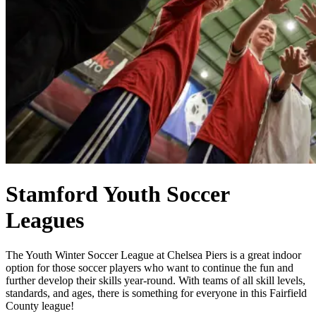
Stamford Youth Soccer
Leagues​​​​‌ ‍ ​‍​‍‌‍ ‌ ​‍‌‍‍‌‌‍‌ ‌‍‍‌‌‍ ‍​‍​‍​ ‍‍​‍​‍‌ ​ ‌‍​‌‌‍ ‍‌‍‍‌‌ ‌​‌ ‍‌​‍ ‍‌‍‍‌‌‍ ​‍​‍​‍ ​​‍​‍‌‍‍​‌ ​‍‌‍‌‌‌‍‌‍​‍​‍​ ‍‍​‍​‍‌‍‍​‌ ‌​‌ ‌​‌ ​​‌ ​ ​ ‍‍​‍ ​‍ ‌‍​ ‌‍‍​‌‍‌‌‌‍ ​‌ ​ ‌‍‌‌‌‍​‌‌ ​​‌‍‍‌‌‍‌‌‌ ​‍‌ ​ ​‍ ‍‌ ​ ‌‍​‌‌‍ ‍‌‍‍‌‌ ‌​‌ ‍‌​‍ ‍‌ ​ ‌ ‌​‌ ‌‌‌‍‌​‌‍‍‌‌‍ ​‍ ‌‍‍‌‌‍ ‍‌ ‌​‌‍‌‌‌‍ ‍‌ ‌​​‍ ‌‍‌‌‌‍‌​‌‍‍‌‌ ‌​​‍ ‌‍ ‌‌‍ ‌‍‌​‌‍‌‌​ ‌‌ ​​‌ ​‍‌‍‌‌‌ ​ ‌‍‌‌‌‍ ‍‌ ‌​‌‍​‌‌ ‌​‌‍‍‌‌‍ ‌‍ ‍​ ‍ ‌‍‍‌‌‍‌​​ ‌​ ‌‌​ ​‌‌‍‌​​ ‌‍​ ​‍​ ​​‌‍​‍​ ​‍​‍ ‌​ ‍‌​ ​​‌‍‌‍‌‍‌​​‍ ‌​ ‌​‌‍‌‍‌‍‌​‌‍​‍​‍ ‌​ ‍‌​ ‍‌‌‍‌​​ ​‍​‍ ‌​ ‌‍‌‍‌‍​ ‌ ​ ​ ‌‍​ ​ ​​​ ‍​​ ‌ ‌‍‌‌​ ‌‍​ ​​​ ​​​ ‍ ‌ ‌​‌ ‍‌‌ ​​‌‍‌‌​ ‌‌‍ ​‌‍‌‌‌‍​‌‌‍‌ ‌ ‌‌‌‍‌‌​ ‍ ‌ ​​‌‍​‌‌ ‌​‌‍‍​​ ‌‌ ​​‌‍​‌‌‍‌ ‌‍‌‌‌​​‍‌ ‌‌‌‍‍‌‌‍ ​‌‍‌​‌‍‌‌‌ ​‍​‍‌‌​ ‌‌‌​​‍‌‌ ‌‍‍ ‌‍‌‌‌ ‍‌​‍‌‌​ ​ ‌​‌​​‍‌‌​ ​ ‌​‌​​‍‌‌​ ​‍​ ​‍‌‍‌​​ ‌ ​ ‌‍​ ​​‌‍​‍‌‍‌​‌‍​ ​ ‌​​ ​ ‌‍‌‍‌‍​‍‌‍​‍​‍‌‌​ ​‍​ ​‍​‍‌‌​ ‌‌‌​‌​​‍ ‍‌‍​ ‌‍ ‌‍ ‍‌ ‌​‌‍‌‌‌‍ ‍‌ ‌​​‍ ‍‌ ‌​‌‍‍‌‌ ‌​‌‍ ​‌‍‌‌​ ‌‍​‍‌‍​‌‌ ​ ‌‍‌‌‌‌‌‌‌ ​‍‌‍ ​​ ‌‌‍‍​‌ ‌​‌ ‌​‌ ​​‌ ​ ​‍‌‌​ ​ ‌​​‌​‍‌‌​ ​‍‌​‌‍​‍‌‌​ ​‍‌​‌‍‌‍​ ‌‍‍​‌‍‌‌‌‍ ​‌ ​ ‌‍‌‌‌‍​‌‌ ​​‌‍‍‌‌‍‌‌‌ ​‍‌ ​ ​‍ ‍‌ ​ ‌‍​‌‌‍ ‍‌‍‍‌‌ ‌​‌ ‍‌​‍ ‍‌ ​ ‌ ‌​‌ ‌‌‌‍‌​‌‍‍‌‌‍ ​‍‌‍‌‍‍‌‌‍‌​​ ‌​ ‌‌​ ​‌‌‍‌​​ ‌‍​ ​‍​ ​​‌‍​‍​ ​‍​‍ ‌​ ‍‌​ ​​‌‍‌‍‌‍‌​​‍ ‌​ ‌​‌‍‌‍‌‍‌​‌‍​‍​‍ ‌​ ‍‌​ ‍‌‌‍‌​​ ​‍​‍ ‌​ ‌‍‌‍‌‍​ ‌ ​ ​ ‌‍​ ​ ​​​ ‍​​ ‌ ‌‍‌‌​ ‌‍​ ​​​ ​​​‍‌‍‌ ‌​‌ ‍‌‌ ​​‌‍‌‌​ ‌‌‍ ​‌‍‌‌‌‍​‌‌‍‌ ‌ ‌‌‌‍‌‌​‍‌‍‌ ​​‌‍​‌‌ ‌​‌‍‍​​ ‌‌ ​​‌‍​‌‌‍‌ ‌‍‌‌‌​​‍‌ ‌‌‌‍‍‌‌‍ ​‌‍‌​‌‍‌‌‌ ​‍​‍‌‌​ ‌‌‌​​‍‌‌ ‌‍‍ ‌‍‌‌‌ ‍‌​‍‌‌​ ​ ‌​‌​​‍‌‌​ ​ ‌​‌​​‍‌‌​ ​‍​ ​‍‌‍‌​​ ‌ ​ ‌‍​ ​​‌‍​‍‌‍‌​‌‍​ ​ ‌​​ ​ ‌‍‌‍‌‍​‍‌‍​‍​‍‌‌​ ​‍​ ​‍​‍‌‌​ ‌‌‌​‌​​‍ ‍‌‍​ ‌‍ ‌‍ ‍‌ ‌​‌‍‌‌‌‍ ‍‌ ‌​​‍ ‍‌ ‌​‌‍‍‌‌ ‌​‌‍ ​‌‍‌‌​‍‌‍‌ ​​‌‍‌‌‌ ​‍‌ ​ ‌ ​​‌‍‌‌‌‍​ ‌ ‌​‌‍‍‌‌ ‌‍‌‍‌‌​ ‌‌ ​​‌ ‌‌‌‍​‍‌‍ ​‌‍‍‌‌ ​ ‌‍‍​‌‍‌‌‌‍‌​​‍​‍‌ ‌
The Youth Winter Soccer League at Chelsea Piers is a great indoor
option for those soccer players who want to continue the fun and
further develop their skills year-round. With teams of all skill levels,
standards, and ages, there is something for everyone in this Fairfield
County league!​​​​‌ ‍ ​‍​‍‌‍ ‌ ​‍‌‍‍‌‌‍‌ ‌‍‍‌‌‍ ‍​‍​‍​ ‍‍​‍​‍‌ ​ ‌‍​‌‌‍ ‍‌‍‍‌‌ ‌​‌ ‍‌​‍ ‍‌‍‍‌‌‍ ​‍​‍​‍ ​​‍​‍‌‍‍​‌ ​‍‌‍‌‌‌‍‌‍​‍​‍​ ‍‍​‍​‍‌‍‍​‌ ‌​‌ ‌​‌ ​​‌ ​ ​ ‍‍​‍ ​‍ ‌‍​ ‌‍‍​‌‍‌‌‌‍ ​‌ ​ ‌‍‌‌‌‍​‌‌ ​​‌‍‍‌‌‍‌‌‌ ​‍‌ ​ ​‍ ‍‌ ​ ‌‍​‌‌‍ ‍‌‍‍‌‌ ‌​‌ ‍‌​‍ ‍‌ ​ ‌ ‌​‌ ‌‌‌‍‌​‌‍‍‌‌‍ ​‍ ‌‍‍‌‌‍ ‍‌ ‌​‌‍‌‌‌‍ ‍‌ ‌​​‍ ‌‍‌‌‌‍‌​‌‍‍‌‌ ‌​​‍ ‌‍ ‌‌‍ ‌‍‌​‌‍‌‌​ ‌‌ ​​‌ ​‍‌‍‌‌‌ ​ ‌‍‌‌‌‍ ‍‌ ‌​‌‍​‌‌ ‌​‌‍‍‌‌‍ ‌‍ ‍​ ‍ ‌‍‍‌‌‍‌​​ ‌​ ‌‌​ ​‌‌‍‌​​ ‌‍​ ​‍​ ​​‌‍​‍​ ​‍​‍ ‌​ ‍‌​ ​​‌‍‌‍‌‍‌​​‍ ‌​ ‌​‌‍‌‍‌‍‌​‌‍​‍​‍ ‌​ ‍‌​ ‍‌‌‍‌​​ ​‍​‍ ‌​ ‌‍‌‍‌‍​ ‌ ​ ​ ‌‍​ ​ ​​​ ‍​​ ‌ ‌‍‌‌​ ‌‍​ ​​​ ​​​ ‍ ‌ ‌​‌ ‍‌‌ ​​‌‍‌‌​ ‌‌‍ ​‌‍‌‌‌‍​‌‌‍‌ ‌ ‌‌‌‍‌‌​ ‍ ‌ ​​‌‍​‌‌ ‌​‌‍‍​​ ‌‌ ​​‌‍​‌‌‍‌ ‌‍‌‌‌​​‍‌ ‌‌‌‍‍‌‌‍ ​‌‍‌​‌‍‌‌‌ ​‍​‍‌‌​ ‌‌‌​​‍‌‌ ‌‍‍ ‌‍‌‌‌ ‍‌​‍‌‌​ ​ ‌​‌​​‍‌‌​ ​ ‌​‌​​‍‌‌​ ​‍​ ​‍‌‍‌​​ ‌ ​ ‌‍​ ​​‌‍​‍‌‍‌​‌‍​ ​ ‌​​ ​ ‌‍‌‍‌‍​‍‌‍​‍​‍‌‌​ ​‍​ ​‍​‍‌‌​ ‌‌‌​‌​​‍ ‍‌‍​ ‌‍ ‌‍ ‍‌ ‌​‌‍‌‌‌‍ ‍‌ ‌​​‍ ‍‌‍‌​‌‍‌‌‌ ​ ‌‍​ ‌ ​‍‌‍‍‌‌ ​​‌ ‌​‌‍‍‌‌‍ ‌‍ ‍​ ‌‍​‍‌‍​‌‌ ​ ‌‍‌‌‌‌‌‌‌ ​‍‌‍ ​​ ‌‌‍‍​‌ ‌​‌ ‌​‌ ​​‌ ​ ​‍‌‌​ ​ ‌​​‌​‍‌‌​ ​‍‌​‌‍​‍‌‌​ ​‍‌​‌‍‌‍​ ‌‍‍​‌‍‌‌‌‍ ​‌ ​ ‌‍‌‌‌‍​‌‌ ​​‌‍‍‌‌‍‌‌‌ ​‍‌ ​ ​‍ ‍‌ ​ ‌‍​‌‌‍ ‍‌‍‍‌‌ ‌​‌ ‍‌​‍ ‍‌ ​ ‌ ‌​‌ ‌‌‌‍‌​‌‍‍‌‌‍ ​‍‌‍‌‍‍‌‌‍‌​​ ‌​ ‌‌​ ​‌‌‍‌​​ ‌‍​ ​‍​ ​​‌‍​‍​ ​‍​‍ ‌​ ‍‌​ ​​‌‍‌‍‌‍‌​​‍ ‌​ ‌​‌‍‌‍‌‍‌​‌‍​‍​‍ ‌​ ‍‌​ ‍‌‌‍‌​​ ​‍​‍ ‌​ ‌‍‌‍‌‍​ ‌ ​ ​ ‌‍​ ​ ​​​ ‍​​ ‌ ‌‍‌‌​ ‌‍​ ​​​ ​​​‍‌‍‌ ‌​‌ ‍‌‌ ​​‌‍‌‌​ ‌‌‍ ​‌‍‌‌‌‍​‌‌‍‌ ‌ ‌‌‌‍‌‌​‍‌‍‌ ​​‌‍​‌‌ ‌​‌‍‍​​ ‌‌ ​​‌‍​‌‌‍‌ ‌‍‌‌‌​​‍‌ ‌‌‌‍‍‌‌‍ ​‌‍‌​‌‍‌‌‌ ​‍​‍‌‌​ ‌‌‌​​‍‌‌ ‌‍‍ ‌‍‌‌‌ ‍‌​‍‌‌​ ​ ‌​‌​​‍‌‌​ ​ ‌​‌​​‍‌‌​ ​‍​ ​‍‌‍‌​​ ‌ ​ ‌‍​ ​​‌‍​‍‌‍‌​‌‍​ ​ ‌​​ ​ ‌‍‌‍‌‍​‍‌‍​‍​‍‌‌​ ​‍​ ​‍​‍‌‌​ ‌‌‌​‌​​‍ ‍‌‍​ ‌‍ ‌‍ ‍‌ ‌​‌‍‌‌‌‍ ‍‌ ‌​​‍ ‍‌‍‌​‌‍‌‌‌ ​ ‌‍​ ‌ ​‍‌‍‍‌‌ ​​‌ ‌​‌‍‍‌‌‍ ‌‍ ‍​‍‌‍‌ ​​‌‍‌‌‌ ​‍‌ ​ ‌ ​​‌‍‌‌‌‍​ ‌ ‌​‌‍‍‌‌ ‌‍‌‍‌‌​ ‌‌ ​​‌ ‌‌‌‍​‍‌‍ ​‌‍‍‌‌ ​ ‌‍‍​‌‍‌‌‌‍‌​​‍​‍‌ ‌