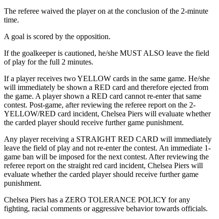
The referee waived the player on at the conclusion of the 2-minute
time.​​​​‌ ‍ ​‍​‍‌‍ ‌ ​‍‌‍‍‌‌‍‌ ‌‍‍‌‌‍ ‍​‍​‍​ ‍‍​‍​‍‌ ​ ‌‍​‌‌‍ ‍‌‍‍‌‌ ‌​‌ ‍‌​‍ ‍‌‍‍‌‌‍ ​‍​‍​‍ ​​‍​‍‌‍‍​‌ ​‍‌‍‌‌‌‍‌‍​‍​‍​ ‍‍​‍​‍‌‍‍​‌ ‌​‌ ‌​‌ ​​‌ ​ ​ ‍‍​‍ ​‍ ‌‍​ ‌‍‍​‌‍‌‌‌‍ ​‌ ​ ‌‍‌‌‌‍​‌‌ ​​‌‍‍‌‌‍‌‌‌ ​‍‌ ​ ​‍ ‍‌ ​ ‌‍​‌‌‍ ‍‌‍‍‌‌ ‌​‌ ‍‌​‍ ‍‌ ​ ‌ ‌​‌ ‌‌‌‍‌​‌‍‍‌‌‍ ​‍ ‌‍‍‌‌‍ ‍‌ ‌​‌‍‌‌‌‍ ‍‌ ‌​​‍ ‌‍‌‌‌‍‌​‌‍‍‌‌ ‌​​‍ ‌‍ ‌‌‍ ‌‍‌​‌‍‌‌​ ‌‌ ​​‌ ​‍‌‍‌‌‌ ​ ‌‍‌‌‌‍ ‍‌ ‌​‌‍​‌‌ ‌​‌‍‍‌‌‍ ‌‍ ‍​ ‍ ‌‍‍‌‌‍‌​​ ‌‌‍​‍​ ‌‌​ ‍​​ ‍‌​ ​‌​ ‍​‌‍‌‍​ ‍​​‍ ‌‌‍​‌‌‍​ ​ ‍​​ ‌​​‍ ‌​ ‌​​ ‌ ‌‍​‍​ ​‌​‍ ‌​ ‍​​ ​​​ ‌‌‌‍‌​​‍ ‌​ ​​​ ‌ ​ ​‌‌‍‌‍​ ​‌​ ‌‌​ ‍​​ ‍‌​ ‍​​ ‌‌​ ‌‌​ ​​​ ‍ ‌ ‌​‌ ‍‌‌ ​​‌‍‌‌​ ‌‌‍‌‍‌‍​‌‌ ​‌​ ‍ ‌ ​​‌‍​‌‌ ‌​‌‍‍​​ ‌‌ ​‍‌‍‍‌‌‍​ ‌‍‍​‌‌‌​‌‍‌‌‌ ‍​‌ ‌​​‍‌‌​ ‌‌‌​​‍‌‌ ‌‍‍ ‌‍‌‌‌ ‍‌​‍‌‌​ ​ ‌​‌​​‍‌‌​ ​ ‌​‌​​‍‌‌​ ​‍​ ​‍‌‍‌​​ ‍‌‌‍​ ‌‍​‌​ ‌​​ ‌ ‌‍‌‌​ ‌‍‌‍​ ​ ​ ​ ​​‌‍​ ​‍‌‌​ ​‍​ ​‍​‍‌‌​ ‌‌‌​‌​​‍ ‍‌‍​ ‌‍‍​‌‍‍‌‌‍ ​‌‍‌​‌ ​‍‌‍‌‌‌‍ ‍​‍‌‌​ ‌‌‌​​‍‌‌ ‌‍‍ ‌‍‌‌‌ ‍‌​‍‌‌​ ​ ‌​‌​​‍‌‌​ ​ ‌​‌​​‍‌‌​ ​‍​ ​‍‌‍‌‌​ ‍​‌‍​ ‌‍​‌​ ​ ​ ‍‌​ ‌‍‌‍‌‌​ ​​​ ‌‍​ ‌ ​ ‍​​‍‌‌​ ​‍​ ​‍​‍‌‌​ ‌‌‌​‌​​‍ ‍‌ ‌​‌‍‌‌‌ ‍​‌ ‌​​ ‌‍​‍‌‍​‌‌ ​ ‌‍‌‌‌‌‌‌‌ ​‍‌‍ ​​ ‌‌‍‍​‌ ‌​‌ ‌​‌ ​​‌ ​ ​‍‌‌​ ​ ‌​​‌​‍‌‌​ ​‍‌​‌‍​‍‌‌​ ​‍‌​‌‍‌‍​ ‌‍‍​‌‍‌‌‌‍ ​‌ ​ ‌‍‌‌‌‍​‌‌ ​​‌‍‍‌‌‍‌‌‌ ​‍‌ ​ ​‍ ‍‌ ​ ‌‍​‌‌‍ ‍‌‍‍‌‌ ‌​‌ ‍‌​‍ ‍‌ ​ ‌ ‌​‌ ‌‌‌‍‌​‌‍‍‌‌‍ ​‍‌‍‌‍‍‌‌‍‌​​ ‌‌‍​‍​ ‌‌​ ‍​​ ‍‌​ ​‌​ ‍​‌‍‌‍​ ‍​​‍ ‌‌‍​‌‌‍​ ​ ‍​​ ‌​​‍ ‌​ ‌​​ ‌ ‌‍​‍​ ​‌​‍ ‌​ ‍​​ ​​​ ‌‌‌‍‌​​‍ ‌​ ​​​ ‌ ​ ​‌‌‍‌‍​ ​‌​ ‌‌​ ‍​​ ‍‌​ ‍​​ ‌‌​ ‌‌​ ​​​‍‌‍‌ ‌​‌ ‍‌‌ ​​‌‍‌‌​ ‌‌‍‌‍‌‍​‌‌ ​‌​‍‌‍‌ ​​‌‍​‌‌ ‌​‌‍‍​​ ‌‌ ​‍‌‍‍‌‌‍​ ‌‍‍​‌‌‌​‌‍‌‌‌ ‍​‌ ‌​​‍‌‌​ ‌‌‌​​‍‌‌ ‌‍‍ ‌‍‌‌‌ ‍‌​‍‌‌​ ​ ‌​‌​​‍‌‌​ ​ ‌​‌​​‍‌‌​ ​‍​ ​‍‌‍‌​​ ‍‌‌‍​ ‌‍​‌​ ‌​​ ‌ ‌‍‌‌​ ‌‍‌‍​ ​ ​ ​ ​​‌‍​ ​‍‌‌​ ​‍​ ​‍​‍‌‌​ ‌‌‌​‌​​‍ ‍‌‍​ ‌‍‍​‌‍‍‌‌‍ ​‌‍‌​‌ ​‍‌‍‌‌‌‍ ‍​‍‌‌​ ‌‌‌​​‍‌‌ ‌‍‍ ‌‍‌‌‌ ‍‌​‍‌‌​ ​ ‌​‌​​‍‌‌​ ​ ‌​‌​​‍‌‌​ ​‍​ ​‍‌‍‌‌​ ‍​‌‍​ ‌‍​‌​ ​ ​ ‍‌​ ‌‍‌‍‌‌​ ​​​ ‌‍​ ‌ ​ ‍​​‍‌‌​ ​‍​ ​‍​‍‌‌​ ‌‌‌​‌​​‍ ‍‌ ‌​‌‍‌‌‌ ‍​‌ ‌​​‍‌‍‌ ​​‌‍‌‌‌ ​‍‌ ​ ‌ ​​‌‍‌‌‌‍​ ‌ ‌​‌‍‍‌‌ ‌‍‌‍‌‌​ ‌‌ ​​‌ ‌‌‌‍​‍‌‍ ​‌‍‍‌‌ ​ ‌‍‍​‌‍‌‌‌‍‌​​‍​‍‌ ‌
A goal is scored by the opposition.​​​​‌ ‍ ​‍​‍‌‍ ‌ ​‍‌‍‍‌‌‍‌ ‌‍‍‌‌‍ ‍​‍​‍​ ‍‍​‍​‍‌ ​ ‌‍​‌‌‍ ‍‌‍‍‌‌ ‌​‌ ‍‌​‍ ‍‌‍‍‌‌‍ ​‍​‍​‍ ​​‍​‍‌‍‍​‌ ​‍‌‍‌‌‌‍‌‍​‍​‍​ ‍‍​‍​‍‌‍‍​‌ ‌​‌ ‌​‌ ​​‌ ​ ​ ‍‍​‍ ​‍ ‌‍​ ‌‍‍​‌‍‌‌‌‍ ​‌ ​ ‌‍‌‌‌‍​‌‌ ​​‌‍‍‌‌‍‌‌‌ ​‍‌ ​ ​‍ ‍‌ ​ ‌‍​‌‌‍ ‍‌‍‍‌‌ ‌​‌ ‍‌​‍ ‍‌ ​ ‌ ‌​‌ ‌‌‌‍‌​‌‍‍‌‌‍ ​‍ ‌‍‍‌‌‍ ‍‌ ‌​‌‍‌‌‌‍ ‍‌ ‌​​‍ ‌‍‌‌‌‍‌​‌‍‍‌‌ ‌​​‍ ‌‍ ‌‌‍ ‌‍‌​‌‍‌‌​ ‌‌ ​​‌ ​‍‌‍‌‌‌ ​ ‌‍‌‌‌‍ ‍‌ ‌​‌‍​‌‌ ‌​‌‍‍‌‌‍ ‌‍ ‍​ ‍ ‌‍‍‌‌‍‌​​ ‌‌‍​‍​ ‌‌​ ‍​​ ‍‌​ ​‌​ ‍​‌‍‌‍​ ‍​​‍ ‌‌‍​‌‌‍​ ​ ‍​​ ‌​​‍ ‌​ ‌​​ ‌ ‌‍​‍​ ​‌​‍ ‌​ ‍​​ ​​​ ‌‌‌‍‌​​‍ ‌​ ​​​ ‌ ​ ​‌‌‍‌‍​ ​‌​ ‌‌​ ‍​​ ‍‌​ ‍​​ ‌‌​ ‌‌​ ​​​ ‍ ‌ ‌​‌ ‍‌‌ ​​‌‍‌‌​ ‌‌‍‌‍‌‍​‌‌ ​‌​ ‍ ‌ ​​‌‍​‌‌ ‌​‌‍‍​​ ‌‌ ​‍‌‍‍‌‌‍​ ‌‍‍​‌‌‌​‌‍‌‌‌ ‍​‌ ‌​​‍‌‌​ ‌‌‌​​‍‌‌ ‌‍‍ ‌‍‌‌‌ ‍‌​‍‌‌​ ​ ‌​‌​​‍‌‌​ ​ ‌​‌​​‍‌‌​ ​‍​ ​‍‌‍​ ‌‍​‍‌‍‌‌​ ‌‍​ ​​‌‍‌‌‌‍​ ​ ​‍‌‍​ ​ ​ ‌‍‌‌‌‍​‌​‍‌‌​ ​‍​ ​‍​‍‌‌​ ‌‌‌​‌​​‍ ‍‌‍​ ‌‍‍​‌‍‍‌‌‍ ​‌‍‌​‌ ​‍‌‍‌‌‌‍ ‍​‍‌‌​ ‌‌‌​​‍‌‌ ‌‍‍ ‌‍‌‌‌ ‍‌​‍‌‌​ ​ ‌​‌​​‍‌‌​ ​ ‌​‌​​‍‌‌​ ​‍​ ​‍‌‍‌‍​ ‍​​ ​​​ ‍‌​ ‌​​ ​ ​ ‌​​ ‍‌​ ​ ​ ​‌​ ​‌‌‍​‌​‍‌‌​ ​‍​ ​‍​‍‌‌​ ‌‌‌​‌​​‍ ‍‌ ‌​‌‍‌‌‌ ‍​‌ ‌​​ ‌‍​‍‌‍​‌‌ ​ ‌‍‌‌‌‌‌‌‌ ​‍‌‍ ​​ ‌‌‍‍​‌ ‌​‌ ‌​‌ ​​‌ ​ ​‍‌‌​ ​ ‌​​‌​‍‌‌​ ​‍‌​‌‍​‍‌‌​ ​‍‌​‌‍‌‍​ ‌‍‍​‌‍‌‌‌‍ ​‌ ​ ‌‍‌‌‌‍​‌‌ ​​‌‍‍‌‌‍‌‌‌ ​‍‌ ​ ​‍ ‍‌ ​ ‌‍​‌‌‍ ‍‌‍‍‌‌ ‌​‌ ‍‌​‍ ‍‌ ​ ‌ ‌​‌ ‌‌‌‍‌​‌‍‍‌‌‍ ​‍‌‍‌‍‍‌‌‍‌​​ ‌‌‍​‍​ ‌‌​ ‍​​ ‍‌​ ​‌​ ‍​‌‍‌‍​ ‍​​‍ ‌‌‍​‌‌‍​ ​ ‍​​ ‌​​‍ ‌​ ‌​​ ‌ ‌‍​‍​ ​‌​‍ ‌​ ‍​​ ​​​ ‌‌‌‍‌​​‍ ‌​ ​​​ ‌ ​ ​‌‌‍‌‍​ ​‌​ ‌‌​ ‍​​ ‍‌​ ‍​​ ‌‌​ ‌‌​ ​​​‍‌‍‌ ‌​‌ ‍‌‌ ​​‌‍‌‌​ ‌‌‍‌‍‌‍​‌‌ ​‌​‍‌‍‌ ​​‌‍​‌‌ ‌​‌‍‍​​ ‌‌ ​‍‌‍‍‌‌‍​ ‌‍‍​‌‌‌​‌‍‌‌‌ ‍​‌ ‌​​‍‌‌​ ‌‌‌​​‍‌‌ ‌‍‍ ‌‍‌‌‌ ‍‌​‍‌‌​ ​ ‌​‌​​‍‌‌​ ​ ‌​‌​​‍‌‌​ ​‍​ ​‍‌‍​ ‌‍​‍‌‍‌‌​ ‌‍​ ​​‌‍‌‌‌‍​ ​ ​‍‌‍​ ​ ​ ‌‍‌‌‌‍​‌​‍‌‌​ ​‍​ ​‍​‍‌‌​ ‌‌‌​‌​​‍ ‍‌‍​ ‌‍‍​‌‍‍‌‌‍ ​‌‍‌​‌ ​‍‌‍‌‌‌‍ ‍​‍‌‌​ ‌‌‌​​‍‌‌ ‌‍‍ ‌‍‌‌‌ ‍‌​‍‌‌​ ​ ‌​‌​​‍‌‌​ ​ ‌​‌​​‍‌‌​ ​‍​ ​‍‌‍‌‍​ ‍​​ ​​​ ‍‌​ ‌​​ ​ ​ ‌​​ ‍‌​ ​ ​ ​‌​ ​‌‌‍​‌​‍‌‌​ ​‍​ ​‍​‍‌‌​ ‌‌‌​‌​​‍ ‍‌ ‌​‌‍‌‌‌ ‍​‌ ‌​​‍‌‍‌ ​​‌‍‌‌‌ ​‍‌ ​ ‌ ​​‌‍‌‌‌‍​ ‌ ‌​‌‍‍‌‌ ‌‍‌‍‌‌​ ‌‌ ​​‌ ‌‌‌‍​‍‌‍ ​‌‍‍‌‌ ​ ‌‍‍​‌‍‌‌‌‍‌​​‍​‍‌ ‌
If the goalkeeper is cautioned, he/she MUST ALSO leave the field
of play for the full 2 minutes.​​​​‌ ‍ ​‍​‍‌‍ ‌ ​‍‌‍‍‌‌‍‌ ‌‍‍‌‌‍ ‍​‍​‍​ ‍‍​‍​‍‌ ​ ‌‍​‌‌‍ ‍‌‍‍‌‌ ‌​‌ ‍‌​‍ ‍‌‍‍‌‌‍ ​‍​‍​‍ ​​‍​‍‌‍‍​‌ ​‍‌‍‌‌‌‍‌‍​‍​‍​ ‍‍​‍​‍‌‍‍​‌ ‌​‌ ‌​‌ ​​‌ ​ ​ ‍‍​‍ ​‍ ‌‍​ ‌‍‍​‌‍‌‌‌‍ ​‌ ​ ‌‍‌‌‌‍​‌‌ ​​‌‍‍‌‌‍‌‌‌ ​‍‌ ​ ​‍ ‍‌ ​ ‌‍​‌‌‍ ‍‌‍‍‌‌ ‌​‌ ‍‌​‍ ‍‌ ​ ‌ ‌​‌ ‌‌‌‍‌​‌‍‍‌‌‍ ​‍ ‌‍‍‌‌‍ ‍‌ ‌​‌‍‌‌‌‍ ‍‌ ‌​​‍ ‌‍‌‌‌‍‌​‌‍‍‌‌ ‌​​‍ ‌‍ ‌‌‍ ‌‍‌​‌‍‌‌​ ‌‌ ​​‌ ​‍‌‍‌‌‌ ​ ‌‍‌‌‌‍ ‍‌ ‌​‌‍​‌‌ ‌​‌‍‍‌‌‍ ‌‍ ‍​ ‍ ‌‍‍‌‌‍‌​​ ‌‌‍​‍​ ‌‌​ ‍​​ ‍‌​ ​‌​ ‍​‌‍‌‍​ ‍​​‍ ‌‌‍​‌‌‍​ ​ ‍​​ ‌​​‍ ‌​ ‌​​ ‌ ‌‍​‍​ ​‌​‍ ‌​ ‍​​ ​​​ ‌‌‌‍‌​​‍ ‌​ ​​​ ‌ ​ ​‌‌‍‌‍​ ​‌​ ‌‌​ ‍​​ ‍‌​ ‍​​ ‌‌​ ‌‌​ ​​​ ‍ ‌ ‌​‌ ‍‌‌ ​​‌‍‌‌​ ‌‌‍‌‍‌‍​‌‌ ​‌​ ‍ ‌ ​​‌‍​‌‌ ‌​‌‍‍​​ ‌‌ ​‍‌‍‍‌‌‍​ ‌‍‍​‌‌‌​‌‍‌‌‌ ‍​‌ ‌​​‍‌‌​ ‌‌‌​​‍‌‌ ‌‍‍ ‌‍‌‌‌ ‍‌​‍‌‌​ ​ ‌​‌​​‍‌‌​ ​ ‌​‌​​‍‌‌​ ​‍​ ​‍​ ‌​​ ‍‌‌‍‌‌‌‍‌‍​ ‌‌​ ​ ​ ‌​​ ‌‌​ ‌‌​ ‌‍​ ‌ ​ ‌‌​‍‌‌​ ​‍​ ​‍​‍‌‌​ ‌‌‌​‌​​‍ ‍‌‍​ ‌‍‍​‌‍‍‌‌‍ ​‌‍‌​‌ ​‍‌‍‌‌‌‍ ‍​‍‌‌​ ‌‌‌​​‍‌‌ ‌‍‍ ‌‍‌‌‌ ‍‌​‍‌‌​ ​ ‌​‌​​‍‌‌​ ​ ‌​‌​​‍‌‌​ ​‍​ ​‍​ ​‍‌‍‌‍​ ‌ ​ ‌‌​ ​ ​ ‌‌‌‍‌‌​ ‍​​ ‌‌​ ‍​​ ​ ​ ‌ ​‍‌‌​ ​‍​ ​‍​‍‌‌​ ‌‌‌​‌​​‍ ‍‌ ‌​‌‍‌‌‌ ‍​‌ ‌​​ ‌‍​‍‌‍​‌‌ ​ ‌‍‌‌‌‌‌‌‌ ​‍‌‍ ​​ ‌‌‍‍​‌ ‌​‌ ‌​‌ ​​‌ ​ ​‍‌‌​ ​ ‌​​‌​‍‌‌​ ​‍‌​‌‍​‍‌‌​ ​‍‌​‌‍‌‍​ ‌‍‍​‌‍‌‌‌‍ ​‌ ​ ‌‍‌‌‌‍​‌‌ ​​‌‍‍‌‌‍‌‌‌ ​‍‌ ​ ​‍ ‍‌ ​ ‌‍​‌‌‍ ‍‌‍‍‌‌ ‌​‌ ‍‌​‍ ‍‌ ​ ‌ ‌​‌ ‌‌‌‍‌​‌‍‍‌‌‍ ​‍‌‍‌‍‍‌‌‍‌​​ ‌‌‍​‍​ ‌‌​ ‍​​ ‍‌​ ​‌​ ‍​‌‍‌‍​ ‍​​‍ ‌‌‍​‌‌‍​ ​ ‍​​ ‌​​‍ ‌​ ‌​​ ‌ ‌‍​‍​ ​‌​‍ ‌​ ‍​​ ​​​ ‌‌‌‍‌​​‍ ‌​ ​​​ ‌ ​ ​‌‌‍‌‍​ ​‌​ ‌‌​ ‍​​ ‍‌​ ‍​​ ‌‌​ ‌‌​ ​​​‍‌‍‌ ‌​‌ ‍‌‌ ​​‌‍‌‌​ ‌‌‍‌‍‌‍​‌‌ ​‌​‍‌‍‌ ​​‌‍​‌‌ ‌​‌‍‍​​ ‌‌ ​‍‌‍‍‌‌‍​ ‌‍‍​‌‌‌​‌‍‌‌‌ ‍​‌ ‌​​‍‌‌​ ‌‌‌​​‍‌‌ ‌‍‍ ‌‍‌‌‌ ‍‌​‍‌‌​ ​ ‌​‌​​‍‌‌​ ​ ‌​‌​​‍‌‌​ ​‍​ ​‍​ ‌​​ ‍‌‌‍‌‌‌‍‌‍​ ‌‌​ ​ ​ ‌​​ ‌‌​ ‌‌​ ‌‍​ ‌ ​ ‌‌​‍‌‌​ ​‍​ ​‍​‍‌‌​ ‌‌‌​‌​​‍ ‍‌‍​ ‌‍‍​‌‍‍‌‌‍ ​‌‍‌​‌ ​‍‌‍‌‌‌‍ ‍​‍‌‌​ ‌‌‌​​‍‌‌ ‌‍‍ ‌‍‌‌‌ ‍‌​‍‌‌​ ​ ‌​‌​​‍‌‌​ ​ ‌​‌​​‍‌‌​ ​‍​ ​‍​ ​‍‌‍‌‍​ ‌ ​ ‌‌​ ​ ​ ‌‌‌‍‌‌​ ‍​​ ‌‌​ ‍​​ ​ ​ ‌ ​‍‌‌​ ​‍​ ​‍​‍‌‌​ ‌‌‌​‌​​‍ ‍‌ ‌​‌‍‌‌‌ ‍​‌ ‌​​‍‌‍‌ ​​‌‍‌‌‌ ​‍‌ ​ ‌ ​​‌‍‌‌‌‍​ ‌ ‌​‌‍‍‌‌ ‌‍‌‍‌‌​ ‌‌ ​​‌ ‌‌‌‍​‍‌‍ ​‌‍‍‌‌ ​ ‌‍‍​‌‍‌‌‌‍‌​​‍​‍‌ ‌
If a player receives two YELLOW cards in the same game. He/she
will immediately be shown a RED card and therefore ejected from
the game. A player shown a RED card cannot re-enter that same
contest. Post-game, after reviewing the referee report on the 2-
YELLOW/RED card incident, Chelsea Piers will evaluate whether
the carded player should receive further game punishment.​​​​‌ ‍ ​‍​‍‌‍ ‌ ​‍‌‍‍‌‌‍‌ ‌‍‍‌‌‍ ‍​‍​‍​ ‍‍​‍​‍‌ ​ ‌‍​‌‌‍ ‍‌‍‍‌‌ ‌​‌ ‍‌​‍ ‍‌‍‍‌‌‍ ​‍​‍​‍ ​​‍​‍‌‍‍​‌ ​‍‌‍‌‌‌‍‌‍​‍​‍​ ‍‍​‍​‍‌‍‍​‌ ‌​‌ ‌​‌ ​​‌ ​ ​ ‍‍​‍ ​‍ ‌‍​ ‌‍‍​‌‍‌‌‌‍ ​‌ ​ ‌‍‌‌‌‍​‌‌ ​​‌‍‍‌‌‍‌‌‌ ​‍‌ ​ ​‍ ‍‌ ​ ‌‍​‌‌‍ ‍‌‍‍‌‌ ‌​‌ ‍‌​‍ ‍‌ ​ ‌ ‌​‌ ‌‌‌‍‌​‌‍‍‌‌‍ ​‍ ‌‍‍‌‌‍ ‍‌ ‌​‌‍‌‌‌‍ ‍‌ ‌​​‍ ‌‍‌‌‌‍‌​‌‍‍‌‌ ‌​​‍ ‌‍ ‌‌‍ ‌‍‌​‌‍‌‌​ ‌‌ ​​‌ ​‍‌‍‌‌‌ ​ ‌‍‌‌‌‍ ‍‌ ‌​‌‍​‌‌ ‌​‌‍‍‌‌‍ ‌‍ ‍​ ‍ ‌‍‍‌‌‍‌​​ ‌‌‍​‍​ ‌‌​ ‍​​ ‍‌​ ​‌​ ‍​‌‍‌‍​ ‍​​‍ ‌‌‍​‌‌‍​ ​ ‍​​ ‌​​‍ ‌​ ‌​​ ‌ ‌‍​‍​ ​‌​‍ ‌​ ‍​​ ​​​ ‌‌‌‍‌​​‍ ‌​ ​​​ ‌ ​ ​‌‌‍‌‍​ ​‌​ ‌‌​ ‍​​ ‍‌​ ‍​​ ‌‌​ ‌‌​ ​​​ ‍ ‌ ‌​‌ ‍‌‌ ​​‌‍‌‌​ ‌‌‍‌‍‌‍​‌‌ ​‌​ ‍ ‌ ​​‌‍​‌‌ ‌​‌‍‍​​ ‌‌ ​‍‌‍‍‌‌‍​ ‌‍‍​‌‌‌​‌‍‌‌‌ ‍​‌ ‌​​‍‌‌​ ‌‌‌​​‍‌‌ ‌‍‍ ‌‍‌‌‌ ‍‌​‍‌‌​ ​ ‌​‌​​‍‌‌​ ​ ‌​‌​​‍‌‌​ ​‍​ ​‍​ ‌‌‌‍​ ​ ‌‌​ ​‍‌‍‌​​ ​‌​ ‌‌​ ‌‍​ ‍​​ ​ ​ ​​​ ‍‌​‍‌‌​ ​‍​ ​‍​‍‌‌​ ‌‌‌​‌​​‍ ‍‌‍​ ‌‍‍​‌‍‍‌‌‍ ​‌‍‌​‌ ​‍‌‍‌‌‌‍ ‍​‍‌‌​ ‌‌‌​​‍‌‌ ‌‍‍ ‌‍‌‌‌ ‍‌​‍‌‌​ ​ ‌​‌​​‍‌‌​ ​ ‌​‌​​‍‌‌​ ​‍​ ​‍​ ‌​​ ‌‌​ ​ ‌‍​‌‌‍​‍​ ‍‌‌‍‌​​ ​ ​ ‌ ‌‍​ ‌‍‌‍​ ‌ ​‍‌‌​ ​‍​ ​‍​‍‌‌​ ‌‌‌​‌​​‍ ‍‌ ‌​‌‍‌‌‌ ‍​‌ ‌​​ ‌‍​‍‌‍​‌‌ ​ ‌‍‌‌‌‌‌‌‌ ​‍‌‍ ​​ ‌‌‍‍​‌ ‌​‌ ‌​‌ ​​‌ ​ ​‍‌‌​ ​ ‌​​‌​‍‌‌​ ​‍‌​‌‍​‍‌‌​ ​‍‌​‌‍‌‍​ ‌‍‍​‌‍‌‌‌‍ ​‌ ​ ‌‍‌‌‌‍​‌‌ ​​‌‍‍‌‌‍‌‌‌ ​‍‌ ​ ​‍ ‍‌ ​ ‌‍​‌‌‍ ‍‌‍‍‌‌ ‌​‌ ‍‌​‍ ‍‌ ​ ‌ ‌​‌ ‌‌‌‍‌​‌‍‍‌‌‍ ​‍‌‍‌‍‍‌‌‍‌​​ ‌‌‍​‍​ ‌‌​ ‍​​ ‍‌​ ​‌​ ‍​‌‍‌‍​ ‍​​‍ ‌‌‍​‌‌‍​ ​ ‍​​ ‌​​‍ ‌​ ‌​​ ‌ ‌‍​‍​ ​‌​‍ ‌​ ‍​​ ​​​ ‌‌‌‍‌​​‍ ‌​ ​​​ ‌ ​ ​‌‌‍‌‍​ ​‌​ ‌‌​ ‍​​ ‍‌​ ‍​​ ‌‌​ ‌‌​ ​​​‍‌‍‌ ‌​‌ ‍‌‌ ​​‌‍‌‌​ ‌‌‍‌‍‌‍​‌‌ ​‌​‍‌‍‌ ​​‌‍​‌‌ ‌​‌‍‍​​ ‌‌ ​‍‌‍‍‌‌‍​ ‌‍‍​‌‌‌​‌‍‌‌‌ ‍​‌ ‌​​‍‌‌​ ‌‌‌​​‍‌‌ ‌‍‍ ‌‍‌‌‌ ‍‌​‍‌‌​ ​ ‌​‌​​‍‌‌​ ​ ‌​‌​​‍‌‌​ ​‍​ ​‍​ ‌‌‌‍​ ​ ‌‌​ ​‍‌‍‌​​ ​‌​ ‌‌​ ‌‍​ ‍​​ ​ ​ ​​​ ‍‌​‍‌‌​ ​‍​ ​‍​‍‌‌​ ‌‌‌​‌​​‍ ‍‌‍​ ‌‍‍​‌‍‍‌‌‍ ​‌‍‌​‌ ​‍‌‍‌‌‌‍ ‍​‍‌‌​ ‌‌‌​​‍‌‌ ‌‍‍ ‌‍‌‌‌ ‍‌​‍‌‌​ ​ ‌​‌​​‍‌‌​ ​ ‌​‌​​‍‌‌​ ​‍​ ​‍​ ‌​​ ‌‌​ ​ ‌‍​‌‌‍​‍​ ‍‌‌‍‌​​ ​ ​ ‌ ‌‍​ ‌‍‌‍​ ‌ ​‍‌‌​ ​‍​ ​‍​‍‌‌​ ‌‌‌​‌​​‍ ‍‌ ‌​‌‍‌‌‌ ‍​‌ ‌​​‍‌‍‌ ​​‌‍‌‌‌ ​‍‌ ​ ‌ ​​‌‍‌‌‌‍​ ‌ ‌​‌‍‍‌‌ ‌‍‌‍‌‌​ ‌‌ ​​‌ ‌‌‌‍​‍‌‍ ​‌‍‍‌‌ ​ ‌‍‍​‌‍‌‌‌‍‌​​‍​‍‌ ‌
Any player receiving a STRAIGHT RED CARD will immediately
leave the field of play and not re-enter the contest. An immediate 1-
game ban will be imposed for the next contest. After reviewing the
referee report on the straight red card incident, Chelsea Piers will
evaluate whether the carded player should receive further game
punishment.​​​​‌ ‍ ​‍​‍‌‍ ‌ ​‍‌‍‍‌‌‍‌ ‌‍‍‌‌‍ ‍​‍​‍​ ‍‍​‍​‍‌ ​ ‌‍​‌‌‍ ‍‌‍‍‌‌ ‌​‌ ‍‌​‍ ‍‌‍‍‌‌‍ ​‍​‍​‍ ​​‍​‍‌‍‍​‌ ​‍‌‍‌‌‌‍‌‍​‍​‍​ ‍‍​‍​‍‌‍‍​‌ ‌​‌ ‌​‌ ​​‌ ​ ​ ‍‍​‍ ​‍ ‌‍​ ‌‍‍​‌‍‌‌‌‍ ​‌ ​ ‌‍‌‌‌‍​‌‌ ​​‌‍‍‌‌‍‌‌‌ ​‍‌ ​ ​‍ ‍‌ ​ ‌‍​‌‌‍ ‍‌‍‍‌‌ ‌​‌ ‍‌​‍ ‍‌ ​ ‌ ‌​‌ ‌‌‌‍‌​‌‍‍‌‌‍ ​‍ ‌‍‍‌‌‍ ‍‌ ‌​‌‍‌‌‌‍ ‍‌ ‌​​‍ ‌‍‌‌‌‍‌​‌‍‍‌‌ ‌​​‍ ‌‍ ‌‌‍ ‌‍‌​‌‍‌‌​ ‌‌ ​​‌ ​‍‌‍‌‌‌ ​ ‌‍‌‌‌‍ ‍‌ ‌​‌‍​‌‌ ‌​‌‍‍‌‌‍ ‌‍ ‍​ ‍ ‌‍‍‌‌‍‌​​ ‌‌‍​‍​ ‌‌​ ‍​​ ‍‌​ ​‌​ ‍​‌‍‌‍​ ‍​​‍ ‌‌‍​‌‌‍​ ​ ‍​​ ‌​​‍ ‌​ ‌​​ ‌ ‌‍​‍​ ​‌​‍ ‌​ ‍​​ ​​​ ‌‌‌‍‌​​‍ ‌​ ​​​ ‌ ​ ​‌‌‍‌‍​ ​‌​ ‌‌​ ‍​​ ‍‌​ ‍​​ ‌‌​ ‌‌​ ​​​ ‍ ‌ ‌​‌ ‍‌‌ ​​‌‍‌‌​ ‌‌‍‌‍‌‍​‌‌ ​‌​ ‍ ‌ ​​‌‍​‌‌ ‌​‌‍‍​​ ‌‌ ​‍‌‍‍‌‌‍​ ‌‍‍​‌‌‌​‌‍‌‌‌ ‍​‌ ‌​​‍‌‌​ ‌‌‌​​‍‌‌ ‌‍‍ ‌‍‌‌‌ ‍‌​‍‌‌​ ​ ‌​‌​​‍‌‌​ ​ ‌​‌​​‍‌‌​ ​‍​ ​‍​ ‌‍​ ​ ​ ‌ ‌‍​ ​ ‌​​ ​‌​ ‍​‌‍​‍​ ‍‌​ ‌ ‌‍​ ‌‍​‌​‍‌‌​ ​‍​ ​‍​‍‌‌​ ‌‌‌​‌​​‍ ‍‌‍​ ‌‍‍​‌‍‍‌‌‍ ​‌‍‌​‌ ​‍‌‍‌‌‌‍ ‍​‍‌‌​ ‌‌‌​​‍‌‌ ‌‍‍ ‌‍‌‌‌ ‍‌​‍‌‌​ ​ ‌​‌​​‍‌‌​ ​ ‌​‌​​‍‌‌​ ​‍​ ​‍​ ‌‍​ ​ ​ ‌​​ ‍‌​ ‌​​ ‍​​ ‌ ‌‍‌‍‌‍​‌​ ​‍‌‍‌​​ ​‍​‍‌‌​ ​‍​ ​‍​‍‌‌​ ‌‌‌​‌​​‍ ‍‌ ‌​‌‍‌‌‌ ‍​‌ ‌​​ ‌‍​‍‌‍​‌‌ ​ ‌‍‌‌‌‌‌‌‌ ​‍‌‍ ​​ ‌‌‍‍​‌ ‌​‌ ‌​‌ ​​‌ ​ ​‍‌‌​ ​ ‌​​‌​‍‌‌​ ​‍‌​‌‍​‍‌‌​ ​‍‌​‌‍‌‍​ ‌‍‍​‌‍‌‌‌‍ ​‌ ​ ‌‍‌‌‌‍​‌‌ ​​‌‍‍‌‌‍‌‌‌ ​‍‌ ​ ​‍ ‍‌ ​ ‌‍​‌‌‍ ‍‌‍‍‌‌ ‌​‌ ‍‌​‍ ‍‌ ​ ‌ ‌​‌ ‌‌‌‍‌​‌‍‍‌‌‍ ​‍‌‍‌‍‍‌‌‍‌​​ ‌‌‍​‍​ ‌‌​ ‍​​ ‍‌​ ​‌​ ‍​‌‍‌‍​ ‍​​‍ ‌‌‍​‌‌‍​ ​ ‍​​ ‌​​‍ ‌​ ‌​​ ‌ ‌‍​‍​ ​‌​‍ ‌​ ‍​​ ​​​ ‌‌‌‍‌​​‍ ‌​ ​​​ ‌ ​ ​‌‌‍‌‍​ ​‌​ ‌‌​ ‍​​ ‍‌​ ‍​​ ‌‌​ ‌‌​ ​​​‍‌‍‌ ‌​‌ ‍‌‌ ​​‌‍‌‌​ ‌‌‍‌‍‌‍​‌‌ ​‌​‍‌‍‌ ​​‌‍​‌‌ ‌​‌‍‍​​ ‌‌ ​‍‌‍‍‌‌‍​ ‌‍‍​‌‌‌​‌‍‌‌‌ ‍​‌ ‌​​‍‌‌​ ‌‌‌​​‍‌‌ ‌‍‍ ‌‍‌‌‌ ‍‌​‍‌‌​ ​ ‌​‌​​‍‌‌​ ​ ‌​‌​​‍‌‌​ ​‍​ ​‍​ ‌‍​ ​ ​ ‌ ‌‍​ ​ ‌​​ ​‌​ ‍​‌‍​‍​ ‍‌​ ‌ ‌‍​ ‌‍​‌​‍‌‌​ ​‍​ ​‍​‍‌‌​ ‌‌‌​‌​​‍ ‍‌‍​ ‌‍‍​‌‍‍‌‌‍ ​‌‍‌​‌ ​‍‌‍‌‌‌‍ ‍​‍‌‌​ ‌‌‌​​‍‌‌ ‌‍‍ ‌‍‌‌‌ ‍‌​‍‌‌​ ​ ‌​‌​​‍‌‌​ ​ ‌​‌​​‍‌‌​ ​‍​ ​‍​ ‌‍​ ​ ​ ‌​​ ‍‌​ ‌​​ ‍​​ ‌ ‌‍‌‍‌‍​‌​ ​‍‌‍‌​​ ​‍​‍‌‌​ ​‍​ ​‍​‍‌‌​ ‌‌‌​‌​​‍ ‍‌ ‌​‌‍‌‌‌ ‍​‌ ‌​​‍‌‍‌ ​​‌‍‌‌‌ ​‍‌ ​ ‌ ​​‌‍‌‌‌‍​ ‌ ‌​‌‍‍‌‌ ‌‍‌‍‌‌​ ‌‌ ​​‌ ‌‌‌‍​‍‌‍ ​‌‍‍‌‌ ​ ‌‍‍​‌‍‌‌‌‍‌​​‍​‍‌ ‌
Chelsea Piers has a ZERO TOLERANCE POLICY for any
fighting, racial comments or aggressive behavior towards officials.​​​​‌ ‍ ​‍​‍‌‍ ‌ ​‍‌‍‍‌‌‍‌ ‌‍‍‌‌‍ ‍​‍​‍​ ‍‍​‍​‍‌ ​ ‌‍​‌‌‍ ‍‌‍‍‌‌ ‌​‌ ‍‌​‍ ‍‌‍‍‌‌‍ ​‍​‍​‍ ​​‍​‍‌‍‍​‌ ​‍‌‍‌‌‌‍‌‍​‍​‍​ ‍‍​‍​‍‌‍‍​‌ ‌​‌ ‌​‌ ​​‌ ​ ​ ‍‍​‍ ​‍ ‌‍​ ‌‍‍​‌‍‌‌‌‍ ​‌ ​ ‌‍‌‌‌‍​‌‌ ​​‌‍‍‌‌‍‌‌‌ ​‍‌ ​ ​‍ ‍‌ ​ ‌‍​‌‌‍ ‍‌‍‍‌‌ ‌​‌ ‍‌​‍ ‍‌ ​ ‌ ‌​‌ ‌‌‌‍‌​‌‍‍‌‌‍ ​‍ ‌‍‍‌‌‍ ‍‌ ‌​‌‍‌‌‌‍ ‍‌ ‌​​‍ ‌‍‌‌‌‍‌​‌‍‍‌‌ ‌​​‍ ‌‍ ‌‌‍ ‌‍‌​‌‍‌‌​ ‌‌ ​​‌ ​‍‌‍‌‌‌ ​ ‌‍‌‌‌‍ ‍‌ ‌​‌‍​‌‌ ‌​‌‍‍‌‌‍ ‌‍ ‍​ ‍ ‌‍‍‌‌‍‌​​ ‌‌‍​‍​ ‌‌​ ‍​​ ‍‌​ ​‌​ ‍​‌‍‌‍​ ‍​​‍ ‌‌‍​‌‌‍​ ​ ‍​​ ‌​​‍ ‌​ ‌​​ ‌ ‌‍​‍​ ​‌​‍ ‌​ ‍​​ ​​​ ‌‌‌‍‌​​‍ ‌​ ​​​ ‌ ​ ​‌‌‍‌‍​ ​‌​ ‌‌​ ‍​​ ‍‌​ ‍​​ ‌‌​ ‌‌​ ​​​ ‍ ‌ ‌​‌ ‍‌‌ ​​‌‍‌‌​ ‌‌‍‌‍‌‍​‌‌ ​‌​ ‍ ‌ ​​‌‍​‌‌ ‌​‌‍‍​​ ‌‌ ​‍‌‍‍‌‌‍​ ‌‍‍​‌‌‌​‌‍‌‌‌ ‍​‌ ‌​​‍‌‌​ ‌‌‌​​‍‌‌ ‌‍‍ ‌‍‌‌‌ ‍‌​‍‌‌​ ​ ‌​‌​​‍‌‌​ ​ ‌​‌​​‍‌‌​ ​‍​ ​‍‌‍‌‍​ ‌​​ ‌​‌‍‌‌‌‍​‌‌‍​‍​ ​‍‌‍‌‌​ ​‌‌‍​ ​ ​​​ ‌ ​‍‌‌​ ​‍​ ​‍​‍‌‌​ ‌‌‌​‌​​‍ ‍‌‍​ ‌‍‍​‌‍‍‌‌‍ ​‌‍‌​‌ ​‍‌‍‌‌‌‍ ‍​‍‌‌​ ‌‌‌​​‍‌‌ ‌‍‍ ‌‍‌‌‌ ‍‌​‍‌‌​ ​ ‌​‌​​‍‌‌​ ​ ‌​‌​​‍‌‌​ ​‍​ ​‍‌‍​ ​ ​‌‌‍​‌‌‍​‍‌‍​‌‌‍​‌​ ​ ‌‍‌​‌‍‌​​ ‌ ​ ‍​‌‍​‌​‍‌‌​ ​‍​ ​‍​‍‌‌​ ‌‌‌​‌​​‍ ‍‌ ‌​‌‍‌‌‌ ‍​‌ ‌​​ ‌‍​‍‌‍​‌‌ ​ ‌‍‌‌‌‌‌‌‌ ​‍‌‍ ​​ ‌‌‍‍​‌ ‌​‌ ‌​‌ ​​‌ ​ ​‍‌‌​ ​ ‌​​‌​‍‌‌​ ​‍‌​‌‍​‍‌‌​ ​‍‌​‌‍‌‍​ ‌‍‍​‌‍‌‌‌‍ ​‌ ​ ‌‍‌‌‌‍​‌‌ ​​‌‍‍‌‌‍‌‌‌ ​‍‌ ​ ​‍ ‍‌ ​ ‌‍​‌‌‍ ‍‌‍‍‌‌ ‌​‌ ‍‌​‍ ‍‌ ​ ‌ ‌​‌ ‌‌‌‍‌​‌‍‍‌‌‍ ​‍‌‍‌‍‍‌‌‍‌​​ ‌‌‍​‍​ ‌‌​ ‍​​ ‍‌​ ​‌​ ‍​‌‍‌‍​ ‍​​‍ ‌‌‍​‌‌‍​ ​ ‍​​ ‌​​‍ ‌​ ‌​​ ‌ ‌‍​‍​ ​‌​‍ ‌​ ‍​​ ​​​ ‌‌‌‍‌​​‍ ‌​ ​​​ ‌ ​ ​‌‌‍‌‍​ ​‌​ ‌‌​ ‍​​ ‍‌​ ‍​​ ‌‌​ ‌‌​ ​​​‍‌‍‌ ‌​‌ ‍‌‌ ​​‌‍‌‌​ ‌‌‍‌‍‌‍​‌‌ ​‌​‍‌‍‌ ​​‌‍​‌‌ ‌​‌‍‍​​ ‌‌ ​‍‌‍‍‌‌‍​ ‌‍‍​‌‌‌​‌‍‌‌‌ ‍​‌ ‌​​‍‌‌​ ‌‌‌​​‍‌‌ ‌‍‍ ‌‍‌‌‌ ‍‌​‍‌‌​ ​ ‌​‌​​‍‌‌​ ​ ‌​‌​​‍‌‌​ ​‍​ ​‍‌‍‌‍​ ‌​​ ‌​‌‍‌‌‌‍​‌‌‍​‍​ ​‍‌‍‌‌​ ​‌‌‍​ ​ ​​​ ‌ ​‍‌‌​ ​‍​ ​‍​‍‌‌​ ‌‌‌​‌​​‍ ‍‌‍​ ‌‍‍​‌‍‍‌‌‍ ​‌‍‌​‌ ​‍‌‍‌‌‌‍ ‍​‍‌‌​ ‌‌‌​​‍‌‌ ‌‍‍ ‌‍‌‌‌ ‍‌​‍‌‌​ ​ ‌​‌​​‍‌‌​ ​ ‌​‌​​‍‌‌​ ​‍​ ​‍‌‍​ ​ ​‌‌‍​‌‌‍​‍‌‍​‌‌‍​‌​ ​ ‌‍‌​‌‍‌​​ ‌ ​ ‍​‌‍​‌​‍‌‌​ ​‍​ ​‍​‍‌‌​ ‌‌‌​‌​​‍ ‍‌ ‌​‌‍‌‌‌ ‍​‌ ‌​​‍‌‍‌ ​​‌‍‌‌‌ ​‍‌ ​ ‌ ​​‌‍‌‌‌‍​ ‌ ‌​‌‍‍‌‌ ‌‍‌‍‌‌​ ‌‌ ​​‌ ‌‌‌‍​‍‌‍ ​‌‍‍‌‌ ​ ‌‍‍​‌‍‌‌‌‍‌​​‍​‍‌ ‌