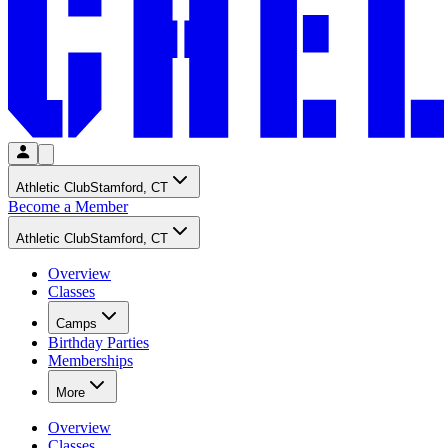
Athletic Club​​​​‌ ‍ ​‍​‍‌‍ ‌ ​‍‌‍‍‌‌‍‌ ‌‍‍‌‌‍ ‍​‍​‍​ ‍‍​‍​‍‌ ​ ‌‍​‌‌‍ ‍‌‍‍‌‌ ‌​‌ ‍‌​‍ ‍‌‍‍‌‌‍ ​‍​‍​‍ ​​‍​‍‌‍‍​‌ ​‍‌‍‌‌‌‍‌‍​‍​‍​ ‍‍​‍​‍‌‍‍​‌ ‌​‌ ‌​‌ ​​‌ ​ ​ ‍‍​‍ ​‍ ‌‍​ ‌‍‍​‌‍‌‌‌‍ ​‌ ​ ‌‍‌‌‌‍​‌‌ ​​‌‍‍‌‌‍‌‌‌ ​‍‌ ​ ​‍ ‍‌ ​ ‌‍​‌‌‍ ‍‌‍‍‌‌ ‌​‌ ‍‌​‍ ‍‌ ​ ‌ ‌​‌ ‌‌‌‍‌​‌‍‍‌‌‍ ​‍ ‌‍‍‌‌‍ ‍‌ ‌​‌‍‌‌‌‍ ‍‌ ‌​​‍ ‌‍‌‌‌‍‌​‌‍‍‌‌ ‌​​‍ ‌‍ ‌‌‍ ‌‍‌​‌‍‌‌​ ‌‌ ​​‌ ​‍‌‍‌‌‌ ​ ‌‍‌‌‌‍ ‍‌ ‌​‌‍​‌‌ ‌​‌‍‍‌‌‍ ‌‍ ‍​ ‍ ‌‍‍‌‌‍‌​​ ‌​ ​‍‌‍​‌​ ‍​​ ‌ ​ ​​​ ‌​​ ​ ​ ‌‍​‍ ‌​ ​‍​ ‌‍​ ‌‍‌‍‌​​‍ ‌​ ‌​‌‍‌‌​ ‍​​ ​​​‍ ‌​ ‍‌​ ‌‍​ ‌‌‌‍‌​​‍ ‌‌‍‌‍​ ‍‌​ ​‍‌‍​‍‌‍‌‍‌‍‌​‌‍‌‌​ ‌ ​ ‍‌​ ‌​‌‍​ ‌‍​ ​ ‍ ‌ ‌​‌ ‍‌‌ ​​‌‍‌‌​ ‌‌ ‌‍‌‍‌‌‌‍ ‍‌ ‌‌‌‍‌‌​ ‍ ‌ ​​‌‍​‌‌ ‌​‌‍‍​​ ‌‌ ​ ‌ ‌‌‌‍​‍‌​ ‍‌‍​‌‌ ‌‍‌‍‍‌‌‍‌ ‌‍​‌‌ ‌​‌‍‍‌‌‍ ‌‍ ‍​‍ ‍‌ ‌​‌‍‍‌‌ ‌​‌‍ ​‌‍‌‌​ ‌‍​‍‌‍​‌‌ ​ ‌‍‌‌‌‌‌‌‌ ​‍‌‍ ​​ ‌‌‍‍​‌ ‌​‌ ‌​‌ ​​‌ ​ ​‍‌‌​ ​ ‌​​‌​‍‌‌​ ​‍‌​‌‍​‍‌‌​ ​‍‌​‌‍‌‍​ ‌‍‍​‌‍‌‌‌‍ ​‌ ​ ‌‍‌‌‌‍​‌‌ ​​‌‍‍‌‌‍‌‌‌ ​‍‌ ​ ​‍ ‍‌ ​ ‌‍​‌‌‍ ‍‌‍‍‌‌ ‌​‌ ‍‌​‍ ‍‌ ​ ‌ ‌​‌ ‌‌‌‍‌​‌‍‍‌‌‍ ​‍‌‍‌‍‍‌‌‍‌​​ ‌​ ​‍‌‍​‌​ ‍​​ ‌ ​ ​​​ ‌​​ ​ ​ ‌‍​‍ ‌​ ​‍​ ‌‍​ ‌‍‌‍‌​​‍ ‌​ ‌​‌‍‌‌​ ‍​​ ​​​‍ ‌​ ‍‌​ ‌‍​ ‌‌‌‍‌​​‍ ‌‌‍‌‍​ ‍‌​ ​‍‌‍​‍‌‍‌‍‌‍‌​‌‍‌‌​ ‌ ​ ‍‌​ ‌​‌‍​ ‌‍​ ​‍‌‍‌ ‌​‌ ‍‌‌ ​​‌‍‌‌​ ‌‌ ‌‍‌‍‌‌‌‍ ‍‌ ‌‌‌‍‌‌​‍‌‍‌ ​​‌‍​‌‌ ‌​‌‍‍​​ ‌‌ ​ ‌ ‌‌‌‍​‍‌​ ‍‌‍​‌‌ ‌‍‌‍‍‌‌‍‌ ‌‍​‌‌ ‌​‌‍‍‌‌‍ ‌‍ ‍​‍ ‍‌ ‌​‌‍‍‌‌ ‌​‌‍ ​‌‍‌‌​‍‌‍‌ ​​‌‍‌‌‌ ​‍‌ ​ ‌ ​​‌‍‌‌‌‍​ ‌ ‌​‌‍‍‌‌ ‌‍‌‍‌‌​ ‌‌ ​​‌ ‌‌‌‍​‍‌‍ ​‌‍‍‌‌ ​ ‌‍‍​‌‍‌‌‌‍‌​​‍​‍‌ ‌
Stamford, CT​​​​‌ ‍ ​‍​‍‌‍ ‌ ​‍‌‍‍‌‌‍‌ ‌‍‍‌‌‍ ‍​‍​‍​ ‍‍​‍​‍‌ ​ ‌‍​‌‌‍ ‍‌‍‍‌‌ ‌​‌ ‍‌​‍ ‍‌‍‍‌‌‍ ​‍​‍​‍ ​​‍​‍‌‍‍​‌ ​‍‌‍‌‌‌‍‌‍​‍​‍​ ‍‍​‍​‍‌‍‍​‌ ‌​‌ ‌​‌ ​​‌ ​ ​ ‍‍​‍ ​‍ ‌‍​ ‌‍‍​‌‍‌‌‌‍ ​‌ ​ ‌‍‌‌‌‍​‌‌ ​​‌‍‍‌‌‍‌‌‌ ​‍‌ ​ ​‍ ‍‌ ​ ‌‍​‌‌‍ ‍‌‍‍‌‌ ‌​‌ ‍‌​‍ ‍‌ ​ ‌ ‌​‌ ‌‌‌‍‌​‌‍‍‌‌‍ ​‍ ‌‍‍‌‌‍ ‍‌ ‌​‌‍‌‌‌‍ ‍‌ ‌​​‍ ‌‍‌‌‌‍‌​‌‍‍‌‌ ‌​​‍ ‌‍ ‌‌‍ ‌‍‌​‌‍‌‌​ ‌‌ ​​‌ ​‍‌‍‌‌‌ ​ ‌‍‌‌‌‍ ‍‌ ‌​‌‍​‌‌ ‌​‌‍‍‌‌‍ ‌‍ ‍​ ‍ ‌‍‍‌‌‍‌​​ ‌​ ​‍‌‍​‌​ ‍​​ ‌ ​ ​​​ ‌​​ ​ ​ ‌‍​‍ ‌​ ​‍​ ‌‍​ ‌‍‌‍‌​​‍ ‌​ ‌​‌‍‌‌​ ‍​​ ​​​‍ ‌​ ‍‌​ ‌‍​ ‌‌‌‍‌​​‍ ‌‌‍‌‍​ ‍‌​ ​‍‌‍​‍‌‍‌‍‌‍‌​‌‍‌‌​ ‌ ​ ‍‌​ ‌​‌‍​ ‌‍​ ​ ‍ ‌ ‌​‌ ‍‌‌ ​​‌‍‌‌​ ‌‌ ‌‍‌‍‌‌‌‍ ‍‌ ‌‌‌‍‌‌​ ‍ ‌ ​​‌‍​‌‌ ‌​‌‍‍​​ ‌‌ ‌‍‌‍‌‌‌‍ ‍‌ ‌‌‌‍‌‌‌​ ​‌‍ ‌‍​ ‌‍​‌‌ ‌​‌‍‍‌‌‍ ‌‍ ‍​ ‌‍​‍‌‍​‌‌ ​ ‌‍‌‌‌‌‌‌‌ ​‍‌‍ ​​ ‌‌‍‍​‌ ‌​‌ ‌​‌ ​​‌ ​ ​‍‌‌​ ​ ‌​​‌​‍‌‌​ ​‍‌​‌‍​‍‌‌​ ​‍‌​‌‍‌‍​ ‌‍‍​‌‍‌‌‌‍ ​‌ ​ ‌‍‌‌‌‍​‌‌ ​​‌‍‍‌‌‍‌‌‌ ​‍‌ ​ ​‍ ‍‌ ​ ‌‍​‌‌‍ ‍‌‍‍‌‌ ‌​‌ ‍‌​‍ ‍‌ ​ ‌ ‌​‌ ‌‌‌‍‌​‌‍‍‌‌‍ ​‍‌‍‌‍‍‌‌‍‌​​ ‌​ ​‍‌‍​‌​ ‍​​ ‌ ​ ​​​ ‌​​ ​ ​ ‌‍​‍ ‌​ ​‍​ ‌‍​ ‌‍‌‍‌​​‍ ‌​ ‌​‌‍‌‌​ ‍​​ ​​​‍ ‌​ ‍‌​ ‌‍​ ‌‌‌‍‌​​‍ ‌‌‍‌‍​ ‍‌​ ​‍‌‍​‍‌‍‌‍‌‍‌​‌‍‌‌​ ‌ ​ ‍‌​ ‌​‌‍​ ‌‍​ ​‍‌‍‌ ‌​‌ ‍‌‌ ​​‌‍‌‌​ ‌‌ ‌‍‌‍‌‌‌‍ ‍‌ ‌‌‌‍‌‌​‍‌‍‌ ​​‌‍​‌‌ ‌​‌‍‍​​ ‌‌ ‌‍‌‍‌‌‌‍ ‍‌ ‌‌‌‍‌‌‌​ ​‌‍ ‌‍​ ‌‍​‌‌ ‌​‌‍‍‌‌‍ ‌‍ ‍​‍‌‍‌ ​​‌‍‌‌‌ ​‍‌ ​ ‌ ​​‌‍‌‌‌‍​ ‌ ‌​‌‍‍‌‌ ‌‍‌‍‌‌​ ‌‌ ​​‌ ‌‌‌‍​‍‌‍ ​‌‍‍‌‌ ​ ‌‍‍​‌‍‌‌‌‍‌​​‍​‍‌ ‌
Become a Member​​​​‌ ‍ ​‍​‍‌‍ ‌ ​‍‌‍‍‌‌‍‌ ‌‍‍‌‌‍ ‍​‍​‍​ ‍‍​‍​‍‌ ​ ‌‍​‌‌‍ ‍‌‍‍‌‌ ‌​‌ ‍‌​‍ ‍‌‍‍‌‌‍ ​‍​‍​‍ ​​‍​‍‌‍‍​‌ ​‍‌‍‌‌‌‍‌‍​‍​‍​ ‍‍​‍​‍‌‍‍​‌ ‌​‌ ‌​‌ ​​‌ ​ ​ ‍‍​‍ ​‍ ‌‍​ ‌‍‍​‌‍‌‌‌‍ ​‌ ​ ‌‍‌‌‌‍​‌‌ ​​‌‍‍‌‌‍‌‌‌ ​‍‌ ​ ​‍ ‍‌ ​ ‌‍​‌‌‍ ‍‌‍‍‌‌ ‌​‌ ‍‌​‍ ‍‌ ​ ‌ ‌​‌ ‌‌‌‍‌​‌‍‍‌‌‍ ​‍ ‌‍‍‌‌‍ ‍‌ ‌​‌‍‌‌‌‍ ‍‌ ‌​​‍ ‌‍‌‌‌‍‌​‌‍‍‌‌ ‌​​‍ ‌‍ ‌‌‍ ‌‍‌​‌‍‌‌​ ‌‌ ​​‌ ​‍‌‍‌‌‌ ​ ‌‍‌‌‌‍ ‍‌ ‌​‌‍​‌‌ ‌​‌‍‍‌‌‍ ‌‍ ‍​ ‍ ‌‍‍‌‌‍‌​​ ‌​ ​‍‌‍​‌​ ‍​​ ‌ ​ ​​​ ‌​​ ​ ​ ‌‍​‍ ‌​ ​‍​ ‌‍​ ‌‍‌‍‌​​‍ ‌​ ‌​‌‍‌‌​ ‍​​ ​​​‍ ‌​ ‍‌​ ‌‍​ ‌‌‌‍‌​​‍ ‌‌‍‌‍​ ‍‌​ ​‍‌‍​‍‌‍‌‍‌‍‌​‌‍‌‌​ ‌ ​ ‍‌​ ‌​‌‍​ ‌‍​ ​ ‍ ‌ ‌​‌ ‍‌‌ ​​‌‍‌‌​ ‌‌ ‌‍‌‍‌‌‌‍ ‍‌ ‌‌‌‍‌‌​ ‍ ‌ ​​‌‍​‌‌ ‌​‌‍‍​​ ‌‌ ​ ‌ ‌‌‌‍​‍‌​ ‍‌‍​‌‌ ‌‍‌‍‍‌‌‍‌ ‌‍​‌‌ ‌​‌‍‍‌‌‍ ‌‍ ‍​‍ ‍‌‍​ ‌ ‌​‌‍​‌‌​​‍‌ ‌‌‌ ‌​‌ ‌​‌‍ ‌‍ ‍​‍ ‍‌‍​‍‌ ‌‌‌ ‌​‌ ‌​‌‍ ‌‍ ‍‌ ​ ​‍‌‌​ ‌‌‌​​‍‌‌ ‌‍‍ ‌‍‌‌‌ ‍‌​‍‌‌​ ​ ‌​‌​​‍‌‌​ ​ ‌​‌​​‍‌‌​ ​‍​ ​‍​ ‌​​ ‌‌​ ‌​‌‍‌​‌‍​ ​ ‍​​ ‌ ‌‍‌‌​ ‌ ​ ​‌​ ‌‌​ ‌ ​‍‌‌​ ​‍​ ​‍​‍‌‌​ ‌‌‌​‌​​‍ ‍‌ ‌​‌‍‌‌‌ ‍​‌ ‌​​ ‌‍​‍‌‍​‌‌ ​ ‌‍‌‌‌‌‌‌‌ ​‍‌‍ ​​ ‌‌‍‍​‌ ‌​‌ ‌​‌ ​​‌ ​ ​‍‌‌​ ​ ‌​​‌​‍‌‌​ ​‍‌​‌‍​‍‌‌​ ​‍‌​‌‍‌‍​ ‌‍‍​‌‍‌‌‌‍ ​‌ ​ ‌‍‌‌‌‍​‌‌ ​​‌‍‍‌‌‍‌‌‌ ​‍‌ ​ ​‍ ‍‌ ​ ‌‍​‌‌‍ ‍‌‍‍‌‌ ‌​‌ ‍‌​‍ ‍‌ ​ ‌ ‌​‌ ‌‌‌‍‌​‌‍‍‌‌‍ ​‍‌‍‌‍‍‌‌‍‌​​ ‌​ ​‍‌‍​‌​ ‍​​ ‌ ​ ​​​ ‌​​ ​ ​ ‌‍​‍ ‌​ ​‍​ ‌‍​ ‌‍‌‍‌​​‍ ‌​ ‌​‌‍‌‌​ ‍​​ ​​​‍ ‌​ ‍‌​ ‌‍​ ‌‌‌‍‌​​‍ ‌‌‍‌‍​ ‍‌​ ​‍‌‍​‍‌‍‌‍‌‍‌​‌‍‌‌​ ‌ ​ ‍‌​ ‌​‌‍​ ‌‍​ ​‍‌‍‌ ‌​‌ ‍‌‌ ​​‌‍‌‌​ ‌‌ ‌‍‌‍‌‌‌‍ ‍‌ ‌‌‌‍‌‌​‍‌‍‌ ​​‌‍​‌‌ ‌​‌‍‍​​ ‌‌ ​ ‌ ‌‌‌‍​‍‌​ ‍‌‍​‌‌ ‌‍‌‍‍‌‌‍‌ ‌‍​‌‌ ‌​‌‍‍‌‌‍ ‌‍ ‍​‍ ‍‌‍​ ‌ ‌​‌‍​‌‌​​‍‌ ‌‌‌ ‌​‌ ‌​‌‍ ‌‍ ‍​‍ ‍‌‍​‍‌ ‌‌‌ ‌​‌ ‌​‌‍ ‌‍ ‍‌ ​ ​‍‌‌​ ‌‌‌​​‍‌‌ ‌‍‍ ‌‍‌‌‌ ‍‌​‍‌‌​ ​ ‌​‌​​‍‌‌​ ​ ‌​‌​​‍‌‌​ ​‍​ ​‍​ ‌​​ ‌‌​ ‌​‌‍‌​‌‍​ ​ ‍​​ ‌ ‌‍‌‌​ ‌ ​ ​‌​ ‌‌​ ‌ ​‍‌‌​ ​‍​ ​‍​‍‌‌​ ‌‌‌​‌​​‍ ‍‌ ‌​‌‍‌‌‌ ‍​‌ ‌​​‍‌‍‌ ​​‌‍‌‌‌ ​‍‌ ​ ‌ ​​‌‍‌‌‌‍​ ‌ ‌​‌‍‍‌‌ ‌‍‌‍‌‌​ ‌‌ ​​‌ ‌‌‌‍​‍‌‍ ​‌‍‍‌‌ ​ ‌‍‍​‌‍‌‌‌‍‌​​‍​‍‌ ‌
Athletic Club​​​​‌ ‍ ​‍​‍‌‍ ‌ ​‍‌‍‍‌‌‍‌ ‌‍‍‌‌‍ ‍​‍​‍​ ‍‍​‍​‍‌ ​ ‌‍​‌‌‍ ‍‌‍‍‌‌ ‌​‌ ‍‌​‍ ‍‌‍‍‌‌‍ ​‍​‍​‍ ​​‍​‍‌‍‍​‌ ​‍‌‍‌‌‌‍‌‍​‍​‍​ ‍‍​‍​‍‌‍‍​‌ ‌​‌ ‌​‌ ​​‌ ​ ​ ‍‍​‍ ​‍ ‌‍​ ‌‍‍​‌‍‌‌‌‍ ​‌ ​ ‌‍‌‌‌‍​‌‌ ​​‌‍‍‌‌‍‌‌‌ ​‍‌ ​ ​‍ ‍‌ ​ ‌‍​‌‌‍ ‍‌‍‍‌‌ ‌​‌ ‍‌​‍ ‍‌ ​ ‌ ‌​‌ ‌‌‌‍‌​‌‍‍‌‌‍ ​‍ ‌‍‍‌‌‍ ‍‌ ‌​‌‍‌‌‌‍ ‍‌ ‌​​‍ ‌‍‌‌‌‍‌​‌‍‍‌‌ ‌​​‍ ‌‍ ‌‌‍ ‌‍‌​‌‍‌‌​ ‌‌ ​​‌ ​‍‌‍‌‌‌ ​ ‌‍‌‌‌‍ ‍‌ ‌​‌‍​‌‌ ‌​‌‍‍‌‌‍ ‌‍ ‍​ ‍ ‌‍‍‌‌‍‌​​ ‌​ ​‍‌‍​‌​ ‍​​ ‌ ​ ​​​ ‌​​ ​ ​ ‌‍​‍ ‌​ ​‍​ ‌‍​ ‌‍‌‍‌​​‍ ‌​ ‌​‌‍‌‌​ ‍​​ ​​​‍ ‌​ ‍‌​ ‌‍​ ‌‌‌‍‌​​‍ ‌‌‍‌‍​ ‍‌​ ​‍‌‍​‍‌‍‌‍‌‍‌​‌‍‌‌​ ‌ ​ ‍‌​ ‌​‌‍​ ‌‍​ ​ ‍ ‌ ‌​‌ ‍‌‌ ​​‌‍‌‌​ ‌‌ ‌‍‌‍‌‌‌‍ ‍‌ ‌‌‌‍‌‌​ ‍ ‌ ​​‌‍​‌‌ ‌​‌‍‍​​ ‌‌ ​ ‌ ‌‌‌‍​‍‌​ ‍‌‍​‌‌ ‌‍‌‍‍‌‌‍‌ ‌‍​‌‌ ‌​‌‍‍‌‌‍ ‌‍ ‍​‍ ‍‌ ‌​‌‍‍‌‌ ‌​‌‍ ​‌‍‌‌​ ‌‍​‍‌‍​‌‌ ​ ‌‍‌‌‌‌‌‌‌ ​‍‌‍ ​​ ‌‌‍‍​‌ ‌​‌ ‌​‌ ​​‌ ​ ​‍‌‌​ ​ ‌​​‌​‍‌‌​ ​‍‌​‌‍​‍‌‌​ ​‍‌​‌‍‌‍​ ‌‍‍​‌‍‌‌‌‍ ​‌ ​ ‌‍‌‌‌‍​‌‌ ​​‌‍‍‌‌‍‌‌‌ ​‍‌ ​ ​‍ ‍‌ ​ ‌‍​‌‌‍ ‍‌‍‍‌‌ ‌​‌ ‍‌​‍ ‍‌ ​ ‌ ‌​‌ ‌‌‌‍‌​‌‍‍‌‌‍ ​‍‌‍‌‍‍‌‌‍‌​​ ‌​ ​‍‌‍​‌​ ‍​​ ‌ ​ ​​​ ‌​​ ​ ​ ‌‍​‍ ‌​ ​‍​ ‌‍​ ‌‍‌‍‌​​‍ ‌​ ‌​‌‍‌‌​ ‍​​ ​​​‍ ‌​ ‍‌​ ‌‍​ ‌‌‌‍‌​​‍ ‌‌‍‌‍​ ‍‌​ ​‍‌‍​‍‌‍‌‍‌‍‌​‌‍‌‌​ ‌ ​ ‍‌​ ‌​‌‍​ ‌‍​ ​‍‌‍‌ ‌​‌ ‍‌‌ ​​‌‍‌‌​ ‌‌ ‌‍‌‍‌‌‌‍ ‍‌ ‌‌‌‍‌‌​‍‌‍‌ ​​‌‍​‌‌ ‌​‌‍‍​​ ‌‌ ​ ‌ ‌‌‌‍​‍‌​ ‍‌‍​‌‌ ‌‍‌‍‍‌‌‍‌ ‌‍​‌‌ ‌​‌‍‍‌‌‍ ‌‍ ‍​‍ ‍‌ ‌​‌‍‍‌‌ ‌​‌‍ ​‌‍‌‌​‍‌‍‌ ​​‌‍‌‌‌ ​‍‌ ​ ‌ ​​‌‍‌‌‌‍​ ‌ ‌​‌‍‍‌‌ ‌‍‌‍‌‌​ ‌‌ ​​‌ ‌‌‌‍​‍‌‍ ​‌‍‍‌‌ ​ ‌‍‍​‌‍‌‌‌‍‌​​‍​‍‌ ‌
Stamford, CT​​​​‌ ‍ ​‍​‍‌‍ ‌ ​‍‌‍‍‌‌‍‌ ‌‍‍‌‌‍ ‍​‍​‍​ ‍‍​‍​‍‌ ​ ‌‍​‌‌‍ ‍‌‍‍‌‌ ‌​‌ ‍‌​‍ ‍‌‍‍‌‌‍ ​‍​‍​‍ ​​‍​‍‌‍‍​‌ ​‍‌‍‌‌‌‍‌‍​‍​‍​ ‍‍​‍​‍‌‍‍​‌ ‌​‌ ‌​‌ ​​‌ ​ ​ ‍‍​‍ ​‍ ‌‍​ ‌‍‍​‌‍‌‌‌‍ ​‌ ​ ‌‍‌‌‌‍​‌‌ ​​‌‍‍‌‌‍‌‌‌ ​‍‌ ​ ​‍ ‍‌ ​ ‌‍​‌‌‍ ‍‌‍‍‌‌ ‌​‌ ‍‌​‍ ‍‌ ​ ‌ ‌​‌ ‌‌‌‍‌​‌‍‍‌‌‍ ​‍ ‌‍‍‌‌‍ ‍‌ ‌​‌‍‌‌‌‍ ‍‌ ‌​​‍ ‌‍‌‌‌‍‌​‌‍‍‌‌ ‌​​‍ ‌‍ ‌‌‍ ‌‍‌​‌‍‌‌​ ‌‌ ​​‌ ​‍‌‍‌‌‌ ​ ‌‍‌‌‌‍ ‍‌ ‌​‌‍​‌‌ ‌​‌‍‍‌‌‍ ‌‍ ‍​ ‍ ‌‍‍‌‌‍‌​​ ‌​ ​‍‌‍​‌​ ‍​​ ‌ ​ ​​​ ‌​​ ​ ​ ‌‍​‍ ‌​ ​‍​ ‌‍​ ‌‍‌‍‌​​‍ ‌​ ‌​‌‍‌‌​ ‍​​ ​​​‍ ‌​ ‍‌​ ‌‍​ ‌‌‌‍‌​​‍ ‌‌‍‌‍​ ‍‌​ ​‍‌‍​‍‌‍‌‍‌‍‌​‌‍‌‌​ ‌ ​ ‍‌​ ‌​‌‍​ ‌‍​ ​ ‍ ‌ ‌​‌ ‍‌‌ ​​‌‍‌‌​ ‌‌ ‌‍‌‍‌‌‌‍ ‍‌ ‌‌‌‍‌‌​ ‍ ‌ ​​‌‍​‌‌ ‌​‌‍‍​​ ‌‌ ‌‍‌‍‌‌‌‍ ‍‌ ‌‌‌‍‌‌‌​ ​‌‍ ‌‍​ ‌‍​‌‌ ‌​‌‍‍‌‌‍ ‌‍ ‍​ ‌‍​‍‌‍​‌‌ ​ ‌‍‌‌‌‌‌‌‌ ​‍‌‍ ​​ ‌‌‍‍​‌ ‌​‌ ‌​‌ ​​‌ ​ ​‍‌‌​ ​ ‌​​‌​‍‌‌​ ​‍‌​‌‍​‍‌‌​ ​‍‌​‌‍‌‍​ ‌‍‍​‌‍‌‌‌‍ ​‌ ​ ‌‍‌‌‌‍​‌‌ ​​‌‍‍‌‌‍‌‌‌ ​‍‌ ​ ​‍ ‍‌ ​ ‌‍​‌‌‍ ‍‌‍‍‌‌ ‌​‌ ‍‌​‍ ‍‌ ​ ‌ ‌​‌ ‌‌‌‍‌​‌‍‍‌‌‍ ​‍‌‍‌‍‍‌‌‍‌​​ ‌​ ​‍‌‍​‌​ ‍​​ ‌ ​ ​​​ ‌​​ ​ ​ ‌‍​‍ ‌​ ​‍​ ‌‍​ ‌‍‌‍‌​​‍ ‌​ ‌​‌‍‌‌​ ‍​​ ​​​‍ ‌​ ‍‌​ ‌‍​ ‌‌‌‍‌​​‍ ‌‌‍‌‍​ ‍‌​ ​‍‌‍​‍‌‍‌‍‌‍‌​‌‍‌‌​ ‌ ​ ‍‌​ ‌​‌‍​ ‌‍​ ​‍‌‍‌ ‌​‌ ‍‌‌ ​​‌‍‌‌​ ‌‌ ‌‍‌‍‌‌‌‍ ‍‌ ‌‌‌‍‌‌​‍‌‍‌ ​​‌‍​‌‌ ‌​‌‍‍​​ ‌‌ ‌‍‌‍‌‌‌‍ ‍‌ ‌‌‌‍‌‌‌​ ​‌‍ ‌‍​ ‌‍​‌‌ ‌​‌‍‍‌‌‍ ‌‍ ‍​‍‌‍‌ ​​‌‍‌‌‌ ​‍‌ ​ ‌ ​​‌‍‌‌‌‍​ ‌ ‌​‌‍‍‌‌ ‌‍‌‍‌‌​ ‌‌ ​​‌ ‌‌‌‍​‍‌‍ ​‌‍‍‌‌ ​ ‌‍‍​‌‍‌‌‌‍‌​​‍​‍‌ ‌
Overview​​​​‌ ‍ ​‍​‍‌‍ ‌ ​‍‌‍‍‌‌‍‌ ‌‍‍‌‌‍ ‍​‍​‍​ ‍‍​‍​‍‌ ​ ‌‍​‌‌‍ ‍‌‍‍‌‌ ‌​‌ ‍‌​‍ ‍‌‍‍‌‌‍ ​‍​‍​‍ ​​‍​‍‌‍‍​‌ ​‍‌‍‌‌‌‍‌‍​‍​‍​ ‍‍​‍​‍‌‍‍​‌ ‌​‌ ‌​‌ ​​‌ ​ ​ ‍‍​‍ ​‍ ‌‍​ ‌‍‍​‌‍‌‌‌‍ ​‌ ​ ‌‍‌‌‌‍​‌‌ ​​‌‍‍‌‌‍‌‌‌ ​‍‌ ​ ​‍ ‍‌ ​ ‌‍​‌‌‍ ‍‌‍‍‌‌ ‌​‌ ‍‌​‍ ‍‌ ​ ‌ ‌​‌ ‌‌‌‍‌​‌‍‍‌‌‍ ​‍ ‌‍‍‌‌‍ ‍‌ ‌​‌‍‌‌‌‍ ‍‌ ‌​​‍ ‌‍‌‌‌‍‌​‌‍‍‌‌ ‌​​‍ ‌‍ ‌‌‍ ‌‍‌​‌‍‌‌​ ‌‌ ​​‌ ​‍‌‍‌‌‌ ​ ‌‍‌‌‌‍ ‍‌ ‌​‌‍​‌‌ ‌​‌‍‍‌‌‍ ‌‍ ‍​ ‍ ‌‍‍‌‌‍‌​​ ‌​ ​‍‌‍​‌​ ‍​​ ‌ ​ ​​​ ‌​​ ​ ​ ‌‍​‍ ‌​ ​‍​ ‌‍​ ‌‍‌‍‌​​‍ ‌​ ‌​‌‍‌‌​ ‍​​ ​​​‍ ‌​ ‍‌​ ‌‍​ ‌‌‌‍‌​​‍ ‌‌‍‌‍​ ‍‌​ ​‍‌‍​‍‌‍‌‍‌‍‌​‌‍‌‌​ ‌ ​ ‍‌​ ‌​‌‍​ ‌‍​ ​ ‍ ‌ ‌​‌ ‍‌‌ ​​‌‍‌‌​ ‌‌ ‌‍‌‍‌‌‌‍ ‍‌ ‌‌‌‍‌‌​ ‍ ‌ ​​‌‍​‌‌ ‌​‌‍‍​​ ‌‌ ​ ‌ ‌‌‌‍​‍‌​ ‍‌‍​‌‌ ‌‍‌‍‍‌‌‍‌ ‌‍​‌‌ ‌​‌‍‍‌‌‍ ‌‍ ‍​‍ ‍‌‍​ ‌‍ ‌‍ ​‌ ‌‌‌‍ ‌‌‍ ‍‌ ​ ​‍‌‌​ ‌‌‌​​‍‌‌ ‌‍‍ ‌‍‌‌‌ ‍‌​‍‌‌​ ​ ‌​‌​​‍‌‌​ ​ ‌​‌​​‍‌‌​ ​‍​ ​‍‌‍​‍​ ​ ‌‍‌​​ ​‌‌‍‌‍​ ​ ​ ‍‌‌‍‌​​ ‍​​ ‍‌​ ‌ ​ ​​​ ‍​​ ​‍‌‍‌​​ ‌ ​ ​​​ ​ ‌‍‌‍​ ​‍​ ​‌​ ​ ‌‍​‌​ ‍​​ ‍​​ ​‌‌‍​‍​ ‌‌‌‍​‌‌‍​‌‌‍​‌​ ‌‍​‍‌‌​ ​‍​ ​‍​‍‌‌​ ‌‌‌​‌​​‍ ‍‌‍ ​‌‍‍‌‌‍ ‍‌‍‍ ‌ ​ ​‍‌‌​ ‌‌‌​​‍‌‌ ‌‍‍ ‌‍‌‌‌ ‍‌​‍‌‌​ ​ ‌​‌​​‍‌‌​ ​ ‌​‌​​‍‌‌​ ​‍​ ​‍​ ‍‌​ ‍‌​ ​‌​ ‍​‌‍​ ‌‍​ ​ ​ ​ ‍​​ ​‍​ ​‍​ ​‍​ ‍‌​‍‌‌​ ​‍​ ​‍​‍‌‌​ ‌‌‌​‌​​‍ ‍‌ ‌​‌‍‍‌‌ ‌​‌‍ ​‌‍‌‌​ ‌‍​‍‌‍​‌‌ ​ ‌‍‌‌‌‌‌‌‌ ​‍‌‍ ​​ ‌‌‍‍​‌ ‌​‌ ‌​‌ ​​‌ ​ ​‍‌‌​ ​ ‌​​‌​‍‌‌​ ​‍‌​‌‍​‍‌‌​ ​‍‌​‌‍‌‍​ ‌‍‍​‌‍‌‌‌‍ ​‌ ​ ‌‍‌‌‌‍​‌‌ ​​‌‍‍‌‌‍‌‌‌ ​‍‌ ​ ​‍ ‍‌ ​ ‌‍​‌‌‍ ‍‌‍‍‌‌ ‌​‌ ‍‌​‍ ‍‌ ​ ‌ ‌​‌ ‌‌‌‍‌​‌‍‍‌‌‍ ​‍‌‍‌‍‍‌‌‍‌​​ ‌​ ​‍‌‍​‌​ ‍​​ ‌ ​ ​​​ ‌​​ ​ ​ ‌‍​‍ ‌​ ​‍​ ‌‍​ ‌‍‌‍‌​​‍ ‌​ ‌​‌‍‌‌​ ‍​​ ​​​‍ ‌​ ‍‌​ ‌‍​ ‌‌‌‍‌​​‍ ‌‌‍‌‍​ ‍‌​ ​‍‌‍​‍‌‍‌‍‌‍‌​‌‍‌‌​ ‌ ​ ‍‌​ ‌​‌‍​ ‌‍​ ​‍‌‍‌ ‌​‌ ‍‌‌ ​​‌‍‌‌​ ‌‌ ‌‍‌‍‌‌‌‍ ‍‌ ‌‌‌‍‌‌​‍‌‍‌ ​​‌‍​‌‌ ‌​‌‍‍​​ ‌‌ ​ ‌ ‌‌‌‍​‍‌​ ‍‌‍​‌‌ ‌‍‌‍‍‌‌‍‌ ‌‍​‌‌ ‌​‌‍‍‌‌‍ ‌‍ ‍​‍ ‍‌‍​ ‌‍ ‌‍ ​‌ ‌‌‌‍ ‌‌‍ ‍‌ ​ ​‍‌‌​ ‌‌‌​​‍‌‌ ‌‍‍ ‌‍‌‌‌ ‍‌​‍‌‌​ ​ ‌​‌​​‍‌‌​ ​ ‌​‌​​‍‌‌​ ​‍​ ​‍‌‍​‍​ ​ ‌‍‌​​ ​‌‌‍‌‍​ ​ ​ ‍‌‌‍‌​​ ‍​​ ‍‌​ ‌ ​ ​​​ ‍​​ ​‍‌‍‌​​ ‌ ​ ​​​ ​ ‌‍‌‍​ ​‍​ ​‌​ ​ ‌‍​‌​ ‍​​ ‍​​ ​‌‌‍​‍​ ‌‌‌‍​‌‌‍​‌‌‍​‌​ ‌‍​‍‌‌​ ​‍​ ​‍​‍‌‌​ ‌‌‌​‌​​‍ ‍‌‍ ​‌‍‍‌‌‍ ‍‌‍‍ ‌ ​ ​‍‌‌​ ‌‌‌​​‍‌‌ ‌‍‍ ‌‍‌‌‌ ‍‌​‍‌‌​ ​ ‌​‌​​‍‌‌​ ​ ‌​‌​​‍‌‌​ ​‍​ ​‍​ ‍‌​ ‍‌​ ​‌​ ‍​‌‍​ ‌‍​ ​ ​ ​ ‍​​ ​‍​ ​‍​ ​‍​ ‍‌​‍‌‌​ ​‍​ ​‍​‍‌‌​ ‌‌‌​‌​​‍ ‍‌ ‌​‌‍‍‌‌ ‌​‌‍ ​‌‍‌‌​‍‌‍‌ ​​‌‍‌‌‌ ​‍‌ ​ ‌ ​​‌‍‌‌‌‍​ ‌ ‌​‌‍‍‌‌ ‌‍‌‍‌‌​ ‌‌ ​​‌ ‌‌‌‍​‍‌‍ ​‌‍‍‌‌ ​ ‌‍‍​‌‍‌‌‌‍‌​​‍​‍‌ ‌
Classes​​​​‌ ‍ ​‍​‍‌‍ ‌ ​‍‌‍‍‌‌‍‌ ‌‍‍‌‌‍ ‍​‍​‍​ ‍‍​‍​‍‌ ​ ‌‍​‌‌‍ ‍‌‍‍‌‌ ‌​‌ ‍‌​‍ ‍‌‍‍‌‌‍ ​‍​‍​‍ ​​‍​‍‌‍‍​‌ ​‍‌‍‌‌‌‍‌‍​‍​‍​ ‍‍​‍​‍‌‍‍​‌ ‌​‌ ‌​‌ ​​‌ ​ ​ ‍‍​‍ ​‍ ‌‍​ ‌‍‍​‌‍‌‌‌‍ ​‌ ​ ‌‍‌‌‌‍​‌‌ ​​‌‍‍‌‌‍‌‌‌ ​‍‌ ​ ​‍ ‍‌ ​ ‌‍​‌‌‍ ‍‌‍‍‌‌ ‌​‌ ‍‌​‍ ‍‌ ​ ‌ ‌​‌ ‌‌‌‍‌​‌‍‍‌‌‍ ​‍ ‌‍‍‌‌‍ ‍‌ ‌​‌‍‌‌‌‍ ‍‌ ‌​​‍ ‌‍‌‌‌‍‌​‌‍‍‌‌ ‌​​‍ ‌‍ ‌‌‍ ‌‍‌​‌‍‌‌​ ‌‌ ​​‌ ​‍‌‍‌‌‌ ​ ‌‍‌‌‌‍ ‍‌ ‌​‌‍​‌‌ ‌​‌‍‍‌‌‍ ‌‍ ‍​ ‍ ‌‍‍‌‌‍‌​​ ‌​ ​‍‌‍​‌​ ‍​​ ‌ ​ ​​​ ‌​​ ​ ​ ‌‍​‍ ‌​ ​‍​ ‌‍​ ‌‍‌‍‌​​‍ ‌​ ‌​‌‍‌‌​ ‍​​ ​​​‍ ‌​ ‍‌​ ‌‍​ ‌‌‌‍‌​​‍ ‌‌‍‌‍​ ‍‌​ ​‍‌‍​‍‌‍‌‍‌‍‌​‌‍‌‌​ ‌ ​ ‍‌​ ‌​‌‍​ ‌‍​ ​ ‍ ‌ ‌​‌ ‍‌‌ ​​‌‍‌‌​ ‌‌ ‌‍‌‍‌‌‌‍ ‍‌ ‌‌‌‍‌‌​ ‍ ‌ ​​‌‍​‌‌ ‌​‌‍‍​​ ‌‌ ​ ‌ ‌‌‌‍​‍‌​ ‍‌‍​‌‌ ‌‍‌‍‍‌‌‍‌ ‌‍​‌‌ ‌​‌‍‍‌‌‍ ‌‍ ‍​‍ ‍‌‍​ ‌‍ ‌‍ ​‌ ‌‌‌‍ ‌‌‍ ‍‌ ​ ​‍‌‌​ ‌‌‌​​‍‌‌ ‌‍‍ ‌‍‌‌‌ ‍‌​‍‌‌​ ​ ‌​‌​​‍‌‌​ ​ ‌​‌​​‍‌‌​ ​‍​ ​‍​ ​​​ ​‍​ ‌ ‌‍‌‍​ ‍‌​ ‌ ‌‍​‍​ ​ ‌‍‌‌​ ‍‌‌‍‌‌‌‍​ ​‍‌‌​ ​‍​ ​‍​‍‌‌​ ‌‌‌​‌​​‍ ‍‌‍ ​‌‍‍‌‌‍ ‍‌‍‍ ‌ ​ ​‍‌‌​ ‌‌‌​​‍‌‌ ‌‍‍ ‌‍‌‌‌ ‍‌​‍‌‌​ ​ ‌​‌​​‍‌‌​ ​ ‌​‌​​‍‌‌​ ​‍​ ​‍​ ‍‌​ ‍‌​ ​‌​ ‍​‌‍​ ‌‍​ ​ ​ ​ ‍​​ ​‍​ ​‍​ ​‍​ ‍‌​‍‌‌​ ​‍​ ​‍​‍‌‌​ ‌‌‌​‌​​‍ ‍‌ ‌​‌‍‍‌‌ ‌​‌‍ ​‌‍‌‌​ ‌‍​‍‌‍​‌‌ ​ ‌‍‌‌‌‌‌‌‌ ​‍‌‍ ​​ ‌‌‍‍​‌ ‌​‌ ‌​‌ ​​‌ ​ ​‍‌‌​ ​ ‌​​‌​‍‌‌​ ​‍‌​‌‍​‍‌‌​ ​‍‌​‌‍‌‍​ ‌‍‍​‌‍‌‌‌‍ ​‌ ​ ‌‍‌‌‌‍​‌‌ ​​‌‍‍‌‌‍‌‌‌ ​‍‌ ​ ​‍ ‍‌ ​ ‌‍​‌‌‍ ‍‌‍‍‌‌ ‌​‌ ‍‌​‍ ‍‌ ​ ‌ ‌​‌ ‌‌‌‍‌​‌‍‍‌‌‍ ​‍‌‍‌‍‍‌‌‍‌​​ ‌​ ​‍‌‍​‌​ ‍​​ ‌ ​ ​​​ ‌​​ ​ ​ ‌‍​‍ ‌​ ​‍​ ‌‍​ ‌‍‌‍‌​​‍ ‌​ ‌​‌‍‌‌​ ‍​​ ​​​‍ ‌​ ‍‌​ ‌‍​ ‌‌‌‍‌​​‍ ‌‌‍‌‍​ ‍‌​ ​‍‌‍​‍‌‍‌‍‌‍‌​‌‍‌‌​ ‌ ​ ‍‌​ ‌​‌‍​ ‌‍​ ​‍‌‍‌ ‌​‌ ‍‌‌ ​​‌‍‌‌​ ‌‌ ‌‍‌‍‌‌‌‍ ‍‌ ‌‌‌‍‌‌​‍‌‍‌ ​​‌‍​‌‌ ‌​‌‍‍​​ ‌‌ ​ ‌ ‌‌‌‍​‍‌​ ‍‌‍​‌‌ ‌‍‌‍‍‌‌‍‌ ‌‍​‌‌ ‌​‌‍‍‌‌‍ ‌‍ ‍​‍ ‍‌‍​ ‌‍ ‌‍ ​‌ ‌‌‌‍ ‌‌‍ ‍‌ ​ ​‍‌‌​ ‌‌‌​​‍‌‌ ‌‍‍ ‌‍‌‌‌ ‍‌​‍‌‌​ ​ ‌​‌​​‍‌‌​ ​ ‌​‌​​‍‌‌​ ​‍​ ​‍​ ​​​ ​‍​ ‌ ‌‍‌‍​ ‍‌​ ‌ ‌‍​‍​ ​ ‌‍‌‌​ ‍‌‌‍‌‌‌‍​ ​‍‌‌​ ​‍​ ​‍​‍‌‌​ ‌‌‌​‌​​‍ ‍‌‍ ​‌‍‍‌‌‍ ‍‌‍‍ ‌ ​ ​‍‌‌​ ‌‌‌​​‍‌‌ ‌‍‍ ‌‍‌‌‌ ‍‌​‍‌‌​ ​ ‌​‌​​‍‌‌​ ​ ‌​‌​​‍‌‌​ ​‍​ ​‍​ ‍‌​ ‍‌​ ​‌​ ‍​‌‍​ ‌‍​ ​ ​ ​ ‍​​ ​‍​ ​‍​ ​‍​ ‍‌​‍‌‌​ ​‍​ ​‍​‍‌‌​ ‌‌‌​‌​​‍ ‍‌ ‌​‌‍‍‌‌ ‌​‌‍ ​‌‍‌‌​‍‌‍‌ ​​‌‍‌‌‌ ​‍‌ ​ ‌ ​​‌‍‌‌‌‍​ ‌ ‌​‌‍‍‌‌ ‌‍‌‍‌‌​ ‌‌ ​​‌ ‌‌‌‍​‍‌‍ ​‌‍‍‌‌ ​ ‌‍‍​‌‍‌‌‌‍‌​​‍​‍‌ ‌
Camps​​​​‌ ‍ ​‍​‍‌‍ ‌ ​‍‌‍‍‌‌‍‌ ‌‍‍‌‌‍ ‍​‍​‍​ ‍‍​‍​‍‌ ​ ‌‍​‌‌‍ ‍‌‍‍‌‌ ‌​‌ ‍‌​‍ ‍‌‍‍‌‌‍ ​‍​‍​‍ ​​‍​‍‌‍‍​‌ ​‍‌‍‌‌‌‍‌‍​‍​‍​ ‍‍​‍​‍‌‍‍​‌ ‌​‌ ‌​‌ ​​‌ ​ ​ ‍‍​‍ ​‍ ‌‍​ ‌‍‍​‌‍‌‌‌‍ ​‌ ​ ‌‍‌‌‌‍​‌‌ ​​‌‍‍‌‌‍‌‌‌ ​‍‌ ​ ​‍ ‍‌ ​ ‌‍​‌‌‍ ‍‌‍‍‌‌ ‌​‌ ‍‌​‍ ‍‌ ​ ‌ ‌​‌ ‌‌‌‍‌​‌‍‍‌‌‍ ​‍ ‌‍‍‌‌‍ ‍‌ ‌​‌‍‌‌‌‍ ‍‌ ‌​​‍ ‌‍‌‌‌‍‌​‌‍‍‌‌ ‌​​‍ ‌‍ ‌‌‍ ‌‍‌​‌‍‌‌​ ‌‌ ​​‌ ​‍‌‍‌‌‌ ​ ‌‍‌‌‌‍ ‍‌ ‌​‌‍​‌‌ ‌​‌‍‍‌‌‍ ‌‍ ‍​ ‍ ‌‍‍‌‌‍‌​​ ‌​ ​‍‌‍​‌​ ‍​​ ‌ ​ ​​​ ‌​​ ​ ​ ‌‍​‍ ‌​ ​‍​ ‌‍​ ‌‍‌‍‌​​‍ ‌​ ‌​‌‍‌‌​ ‍​​ ​​​‍ ‌​ ‍‌​ ‌‍​ ‌‌‌‍‌​​‍ ‌‌‍‌‍​ ‍‌​ ​‍‌‍​‍‌‍‌‍‌‍‌​‌‍‌‌​ ‌ ​ ‍‌​ ‌​‌‍​ ‌‍​ ​ ‍ ‌ ‌​‌ ‍‌‌ ​​‌‍‌‌​ ‌‌ ‌‍‌‍‌‌‌‍ ‍‌ ‌‌‌‍‌‌​ ‍ ‌ ​​‌‍​‌‌ ‌​‌‍‍​​ ‌‌ ​ ‌ ‌‌‌‍​‍‌​ ‍‌‍​‌‌ ‌‍‌‍‍‌‌‍‌ ‌‍​‌‌ ‌​‌‍‍‌‌‍ ‌‍ ‍​‍ ‍‌‍​ ‌‍ ‌‍ ​‌ ‌‌‌‍ ‌‌‍ ‍‌ ​ ​‍‌‌​ ‌‌‌​​‍‌‌ ‌‍‍ ‌‍‌‌‌ ‍‌​‍‌‌​ ​ ‌​‌​​‍‌‌​ ​ ‌​‌​​‍‌‌​ ​‍​ ​‍​ ‌​​ ​ ‌‍‌‍​ ​ ​ ‌ ​ ​​​ ‌ ​ ‌ ​ ‌‍​ ‌‍‌‍​‌​ ​​​‍‌‌​ ​‍​ ​‍​‍‌‌​ ‌‌‌​‌​​‍ ‍‌ ‌​‌‍‍‌‌ ‌​‌‍ ​‌‍‌‌​ ‌‍​‍‌‍​‌‌ ​ ‌‍‌‌‌‌‌‌‌ ​‍‌‍ ​​ ‌‌‍‍​‌ ‌​‌ ‌​‌ ​​‌ ​ ​‍‌‌​ ​ ‌​​‌​‍‌‌​ ​‍‌​‌‍​‍‌‌​ ​‍‌​‌‍‌‍​ ‌‍‍​‌‍‌‌‌‍ ​‌ ​ ‌‍‌‌‌‍​‌‌ ​​‌‍‍‌‌‍‌‌‌ ​‍‌ ​ ​‍ ‍‌ ​ ‌‍​‌‌‍ ‍‌‍‍‌‌ ‌​‌ ‍‌​‍ ‍‌ ​ ‌ ‌​‌ ‌‌‌‍‌​‌‍‍‌‌‍ ​‍‌‍‌‍‍‌‌‍‌​​ ‌​ ​‍‌‍​‌​ ‍​​ ‌ ​ ​​​ ‌​​ ​ ​ ‌‍​‍ ‌​ ​‍​ ‌‍​ ‌‍‌‍‌​​‍ ‌​ ‌​‌‍‌‌​ ‍​​ ​​​‍ ‌​ ‍‌​ ‌‍​ ‌‌‌‍‌​​‍ ‌‌‍‌‍​ ‍‌​ ​‍‌‍​‍‌‍‌‍‌‍‌​‌‍‌‌​ ‌ ​ ‍‌​ ‌​‌‍​ ‌‍​ ​‍‌‍‌ ‌​‌ ‍‌‌ ​​‌‍‌‌​ ‌‌ ‌‍‌‍‌‌‌‍ ‍‌ ‌‌‌‍‌‌​‍‌‍‌ ​​‌‍​‌‌ ‌​‌‍‍​​ ‌‌ ​ ‌ ‌‌‌‍​‍‌​ ‍‌‍​‌‌ ‌‍‌‍‍‌‌‍‌ ‌‍​‌‌ ‌​‌‍‍‌‌‍ ‌‍ ‍​‍ ‍‌‍​ ‌‍ ‌‍ ​‌ ‌‌‌‍ ‌‌‍ ‍‌ ​ ​‍‌‌​ ‌‌‌​​‍‌‌ ‌‍‍ ‌‍‌‌‌ ‍‌​‍‌‌​ ​ ‌​‌​​‍‌‌​ ​ ‌​‌​​‍‌‌​ ​‍​ ​‍​ ‌​​ ​ ‌‍‌‍​ ​ ​ ‌ ​ ​​​ ‌ ​ ‌ ​ ‌‍​ ‌‍‌‍​‌​ ​​​‍‌‌​ ​‍​ ​‍​‍‌‌​ ‌‌‌​‌​​‍ ‍‌ ‌​‌‍‍‌‌ ‌​‌‍ ​‌‍‌‌​‍‌‍‌ ​​‌‍‌‌‌ ​‍‌ ​ ‌ ​​‌‍‌‌‌‍​ ‌ ‌​‌‍‍‌‌ ‌‍‌‍‌‌​ ‌‌ ​​‌ ‌‌‌‍​‍‌‍ ​‌‍‍‌‌ ​ ‌‍‍​‌‍‌‌‌‍‌​​‍​‍‌ ‌
Birthday Parties​​​​‌ ‍ ​‍​‍‌‍ ‌ ​‍‌‍‍‌‌‍‌ ‌‍‍‌‌‍ ‍​‍​‍​ ‍‍​‍​‍‌ ​ ‌‍​‌‌‍ ‍‌‍‍‌‌ ‌​‌ ‍‌​‍ ‍‌‍‍‌‌‍ ​‍​‍​‍ ​​‍​‍‌‍‍​‌ ​‍‌‍‌‌‌‍‌‍​‍​‍​ ‍‍​‍​‍‌‍‍​‌ ‌​‌ ‌​‌ ​​‌ ​ ​ ‍‍​‍ ​‍ ‌‍​ ‌‍‍​‌‍‌‌‌‍ ​‌ ​ ‌‍‌‌‌‍​‌‌ ​​‌‍‍‌‌‍‌‌‌ ​‍‌ ​ ​‍ ‍‌ ​ ‌‍​‌‌‍ ‍‌‍‍‌‌ ‌​‌ ‍‌​‍ ‍‌ ​ ‌ ‌​‌ ‌‌‌‍‌​‌‍‍‌‌‍ ​‍ ‌‍‍‌‌‍ ‍‌ ‌​‌‍‌‌‌‍ ‍‌ ‌​​‍ ‌‍‌‌‌‍‌​‌‍‍‌‌ ‌​​‍ ‌‍ ‌‌‍ ‌‍‌​‌‍‌‌​ ‌‌ ​​‌ ​‍‌‍‌‌‌ ​ ‌‍‌‌‌‍ ‍‌ ‌​‌‍​‌‌ ‌​‌‍‍‌‌‍ ‌‍ ‍​ ‍ ‌‍‍‌‌‍‌​​ ‌​ ​‍‌‍​‌​ ‍​​ ‌ ​ ​​​ ‌​​ ​ ​ ‌‍​‍ ‌​ ​‍​ ‌‍​ ‌‍‌‍‌​​‍ ‌​ ‌​‌‍‌‌​ ‍​​ ​​​‍ ‌​ ‍‌​ ‌‍​ ‌‌‌‍‌​​‍ ‌‌‍‌‍​ ‍‌​ ​‍‌‍​‍‌‍‌‍‌‍‌​‌‍‌‌​ ‌ ​ ‍‌​ ‌​‌‍​ ‌‍​ ​ ‍ ‌ ‌​‌ ‍‌‌ ​​‌‍‌‌​ ‌‌ ‌‍‌‍‌‌‌‍ ‍‌ ‌‌‌‍‌‌​ ‍ ‌ ​​‌‍​‌‌ ‌​‌‍‍​​ ‌‌ ​ ‌ ‌‌‌‍​‍‌​ ‍‌‍​‌‌ ‌‍‌‍‍‌‌‍‌ ‌‍​‌‌ ‌​‌‍‍‌‌‍ ‌‍ ‍​‍ ‍‌‍​ ‌‍ ‌‍ ​‌ ‌‌‌‍ ‌‌‍ ‍‌ ​ ​‍‌‌​ ‌‌‌​​‍‌‌ ‌‍‍ ‌‍‌‌‌ ‍‌​‍‌‌​ ​ ‌​‌​​‍‌‌​ ​ ‌​‌​​‍‌‌​ ​‍​ ​‍​ ​​‌‍​ ​ ‌‍​ ​‌‌‍‌‍​ ‍​‌‍​‌​ ‌‌‌‍‌‌​ ‌‍​ ‍​​ ‌​​‍‌‌​ ​‍​ ​‍​‍‌‌​ ‌‌‌​‌​​‍ ‍‌‍ ​‌‍‍‌‌‍ ‍‌‍‍ ‌ ​ ​‍‌‌​ ‌‌‌​​‍‌‌ ‌‍‍ ‌‍‌‌‌ ‍‌​‍‌‌​ ​ ‌​‌​​‍‌‌​ ​ ‌​‌​​‍‌‌​ ​‍​ ​‍​ ‌‌​ ​‍​ ​‌‌‍‌​‌‍‌‍​ ​​​ ​‌​ ‌‍​ ‌‌​ ‍​​ ​‌‌‍​‌​‍‌‌​ ​‍​ ​‍​‍‌‌​ ‌‌‌​‌​​‍ ‍‌ ‌​‌‍‍‌‌ ‌​‌‍ ​‌‍‌‌​ ‌‍​‍‌‍​‌‌ ​ ‌‍‌‌‌‌‌‌‌ ​‍‌‍ ​​ ‌‌‍‍​‌ ‌​‌ ‌​‌ ​​‌ ​ ​‍‌‌​ ​ ‌​​‌​‍‌‌​ ​‍‌​‌‍​‍‌‌​ ​‍‌​‌‍‌‍​ ‌‍‍​‌‍‌‌‌‍ ​‌ ​ ‌‍‌‌‌‍​‌‌ ​​‌‍‍‌‌‍‌‌‌ ​‍‌ ​ ​‍ ‍‌ ​ ‌‍​‌‌‍ ‍‌‍‍‌‌ ‌​‌ ‍‌​‍ ‍‌ ​ ‌ ‌​‌ ‌‌‌‍‌​‌‍‍‌‌‍ ​‍‌‍‌‍‍‌‌‍‌​​ ‌​ ​‍‌‍​‌​ ‍​​ ‌ ​ ​​​ ‌​​ ​ ​ ‌‍​‍ ‌​ ​‍​ ‌‍​ ‌‍‌‍‌​​‍ ‌​ ‌​‌‍‌‌​ ‍​​ ​​​‍ ‌​ ‍‌​ ‌‍​ ‌‌‌‍‌​​‍ ‌‌‍‌‍​ ‍‌​ ​‍‌‍​‍‌‍‌‍‌‍‌​‌‍‌‌​ ‌ ​ ‍‌​ ‌​‌‍​ ‌‍​ ​‍‌‍‌ ‌​‌ ‍‌‌ ​​‌‍‌‌​ ‌‌ ‌‍‌‍‌‌‌‍ ‍‌ ‌‌‌‍‌‌​‍‌‍‌ ​​‌‍​‌‌ ‌​‌‍‍​​ ‌‌ ​ ‌ ‌‌‌‍​‍‌​ ‍‌‍​‌‌ ‌‍‌‍‍‌‌‍‌ ‌‍​‌‌ ‌​‌‍‍‌‌‍ ‌‍ ‍​‍ ‍‌‍​ ‌‍ ‌‍ ​‌ ‌‌‌‍ ‌‌‍ ‍‌ ​ ​‍‌‌​ ‌‌‌​​‍‌‌ ‌‍‍ ‌‍‌‌‌ ‍‌​‍‌‌​ ​ ‌​‌​​‍‌‌​ ​ ‌​‌​​‍‌‌​ ​‍​ ​‍​ ​​‌‍​ ​ ‌‍​ ​‌‌‍‌‍​ ‍​‌‍​‌​ ‌‌‌‍‌‌​ ‌‍​ ‍​​ ‌​​‍‌‌​ ​‍​ ​‍​‍‌‌​ ‌‌‌​‌​​‍ ‍‌‍ ​‌‍‍‌‌‍ ‍‌‍‍ ‌ ​ ​‍‌‌​ ‌‌‌​​‍‌‌ ‌‍‍ ‌‍‌‌‌ ‍‌​‍‌‌​ ​ ‌​‌​​‍‌‌​ ​ ‌​‌​​‍‌‌​ ​‍​ ​‍​ ‌‌​ ​‍​ ​‌‌‍‌​‌‍‌‍​ ​​​ ​‌​ ‌‍​ ‌‌​ ‍​​ ​‌‌‍​‌​‍‌‌​ ​‍​ ​‍​‍‌‌​ ‌‌‌​‌​​‍ ‍‌ ‌​‌‍‍‌‌ ‌​‌‍ ​‌‍‌‌​‍‌‍‌ ​​‌‍‌‌‌ ​‍‌ ​ ‌ ​​‌‍‌‌‌‍​ ‌ ‌​‌‍‍‌‌ ‌‍‌‍‌‌​ ‌‌ ​​‌ ‌‌‌‍​‍‌‍ ​‌‍‍‌‌ ​ ‌‍‍​‌‍‌‌‌‍‌​​‍​‍‌ ‌
Memberships​​​​‌ ‍ ​‍​‍‌‍ ‌ ​‍‌‍‍‌‌‍‌ ‌‍‍‌‌‍ ‍​‍​‍​ ‍‍​‍​‍‌ ​ ‌‍​‌‌‍ ‍‌‍‍‌‌ ‌​‌ ‍‌​‍ ‍‌‍‍‌‌‍ ​‍​‍​‍ ​​‍​‍‌‍‍​‌ ​‍‌‍‌‌‌‍‌‍​‍​‍​ ‍‍​‍​‍‌‍‍​‌ ‌​‌ ‌​‌ ​​‌ ​ ​ ‍‍​‍ ​‍ ‌‍​ ‌‍‍​‌‍‌‌‌‍ ​‌ ​ ‌‍‌‌‌‍​‌‌ ​​‌‍‍‌‌‍‌‌‌ ​‍‌ ​ ​‍ ‍‌ ​ ‌‍​‌‌‍ ‍‌‍‍‌‌ ‌​‌ ‍‌​‍ ‍‌ ​ ‌ ‌​‌ ‌‌‌‍‌​‌‍‍‌‌‍ ​‍ ‌‍‍‌‌‍ ‍‌ ‌​‌‍‌‌‌‍ ‍‌ ‌​​‍ ‌‍‌‌‌‍‌​‌‍‍‌‌ ‌​​‍ ‌‍ ‌‌‍ ‌‍‌​‌‍‌‌​ ‌‌ ​​‌ ​‍‌‍‌‌‌ ​ ‌‍‌‌‌‍ ‍‌ ‌​‌‍​‌‌ ‌​‌‍‍‌‌‍ ‌‍ ‍​ ‍ ‌‍‍‌‌‍‌​​ ‌​ ​‍‌‍​‌​ ‍​​ ‌ ​ ​​​ ‌​​ ​ ​ ‌‍​‍ ‌​ ​‍​ ‌‍​ ‌‍‌‍‌​​‍ ‌​ ‌​‌‍‌‌​ ‍​​ ​​​‍ ‌​ ‍‌​ ‌‍​ ‌‌‌‍‌​​‍ ‌‌‍‌‍​ ‍‌​ ​‍‌‍​‍‌‍‌‍‌‍‌​‌‍‌‌​ ‌ ​ ‍‌​ ‌​‌‍​ ‌‍​ ​ ‍ ‌ ‌​‌ ‍‌‌ ​​‌‍‌‌​ ‌‌ ‌‍‌‍‌‌‌‍ ‍‌ ‌‌‌‍‌‌​ ‍ ‌ ​​‌‍​‌‌ ‌​‌‍‍​​ ‌‌ ​ ‌ ‌‌‌‍​‍‌​ ‍‌‍​‌‌ ‌‍‌‍‍‌‌‍‌ ‌‍​‌‌ ‌​‌‍‍‌‌‍ ‌‍ ‍​‍ ‍‌‍​ ‌‍ ‌‍ ​‌ ‌‌‌‍ ‌‌‍ ‍‌ ​ ​‍‌‌​ ‌‌‌​​‍‌‌ ‌‍‍ ‌‍‌‌‌ ‍‌​‍‌‌​ ​ ‌​‌​​‍‌‌​ ​ ‌​‌​​‍‌‌​ ​‍​ ​‍​ ‌‍​ ‍​​ ‌ ​ ‌‌​ ‌‍​ ​‍​ ​ ​ ​‌​ ‍​​ ​ ​ ‌‌​ ‍​​‍‌‌​ ​‍​ ​‍​‍‌‌​ ‌‌‌​‌​​‍ ‍‌‍ ​‌‍‍‌‌‍ ‍‌‍‍ ‌ ​ ​‍‌‌​ ‌‌‌​​‍‌‌ ‌‍‍ ‌‍‌‌‌ ‍‌​‍‌‌​ ​ ‌​‌​​‍‌‌​ ​ ‌​‌​​‍‌‌​ ​‍​ ​‍​ ​ ‌‍‌‍​ ​ ‌‍​‌​ ​‌‌‍‌‌‌‍​‌‌‍​ ​ ‍​‌‍‌‌‌‍‌‌​ ‌​​‍‌‌​ ​‍​ ​‍​‍‌‌​ ‌‌‌​‌​​‍ ‍‌ ‌​‌‍‍‌‌ ‌​‌‍ ​‌‍‌‌​ ‌‍​‍‌‍​‌‌ ​ ‌‍‌‌‌‌‌‌‌ ​‍‌‍ ​​ ‌‌‍‍​‌ ‌​‌ ‌​‌ ​​‌ ​ ​‍‌‌​ ​ ‌​​‌​‍‌‌​ ​‍‌​‌‍​‍‌‌​ ​‍‌​‌‍‌‍​ ‌‍‍​‌‍‌‌‌‍ ​‌ ​ ‌‍‌‌‌‍​‌‌ ​​‌‍‍‌‌‍‌‌‌ ​‍‌ ​ ​‍ ‍‌ ​ ‌‍​‌‌‍ ‍‌‍‍‌‌ ‌​‌ ‍‌​‍ ‍‌ ​ ‌ ‌​‌ ‌‌‌‍‌​‌‍‍‌‌‍ ​‍‌‍‌‍‍‌‌‍‌​​ ‌​ ​‍‌‍​‌​ ‍​​ ‌ ​ ​​​ ‌​​ ​ ​ ‌‍​‍ ‌​ ​‍​ ‌‍​ ‌‍‌‍‌​​‍ ‌​ ‌​‌‍‌‌​ ‍​​ ​​​‍ ‌​ ‍‌​ ‌‍​ ‌‌‌‍‌​​‍ ‌‌‍‌‍​ ‍‌​ ​‍‌‍​‍‌‍‌‍‌‍‌​‌‍‌‌​ ‌ ​ ‍‌​ ‌​‌‍​ ‌‍​ ​‍‌‍‌ ‌​‌ ‍‌‌ ​​‌‍‌‌​ ‌‌ ‌‍‌‍‌‌‌‍ ‍‌ ‌‌‌‍‌‌​‍‌‍‌ ​​‌‍​‌‌ ‌​‌‍‍​​ ‌‌ ​ ‌ ‌‌‌‍​‍‌​ ‍‌‍​‌‌ ‌‍‌‍‍‌‌‍‌ ‌‍​‌‌ ‌​‌‍‍‌‌‍ ‌‍ ‍​‍ ‍‌‍​ ‌‍ ‌‍ ​‌ ‌‌‌‍ ‌‌‍ ‍‌ ​ ​‍‌‌​ ‌‌‌​​‍‌‌ ‌‍‍ ‌‍‌‌‌ ‍‌​‍‌‌​ ​ ‌​‌​​‍‌‌​ ​ ‌​‌​​‍‌‌​ ​‍​ ​‍​ ‌‍​ ‍​​ ‌ ​ ‌‌​ ‌‍​ ​‍​ ​ ​ ​‌​ ‍​​ ​ ​ ‌‌​ ‍​​‍‌‌​ ​‍​ ​‍​‍‌‌​ ‌‌‌​‌​​‍ ‍‌‍ ​‌‍‍‌‌‍ ‍‌‍‍ ‌ ​ ​‍‌‌​ ‌‌‌​​‍‌‌ ‌‍‍ ‌‍‌‌‌ ‍‌​‍‌‌​ ​ ‌​‌​​‍‌‌​ ​ ‌​‌​​‍‌‌​ ​‍​ ​‍​ ​ ‌‍‌‍​ ​ ‌‍​‌​ ​‌‌‍‌‌‌‍​‌‌‍​ ​ ‍​‌‍‌‌‌‍‌‌​ ‌​​‍‌‌​ ​‍​ ​‍​‍‌‌​ ‌‌‌​‌​​‍ ‍‌ ‌​‌‍‍‌‌ ‌​‌‍ ​‌‍‌‌​‍‌‍‌ ​​‌‍‌‌‌ ​‍‌ ​ ‌ ​​‌‍‌‌‌‍​ ‌ ‌​‌‍‍‌‌ ‌‍‌‍‌‌​ ‌‌ ​​‌ ‌‌‌‍​‍‌‍ ​‌‍‍‌‌ ​ ‌‍‍​‌‍‌‌‌‍‌​​‍​‍‌ ‌
More
Overview​​​​‌ ‍ ​‍​‍‌‍ ‌ ​‍‌‍‍‌‌‍‌ ‌‍‍‌‌‍ ‍​‍​‍​ ‍‍​‍​‍‌ ​ ‌‍​‌‌‍ ‍‌‍‍‌‌ ‌​‌ ‍‌​‍ ‍‌‍‍‌‌‍ ​‍​‍​‍ ​​‍​‍‌‍‍​‌ ​‍‌‍‌‌‌‍‌‍​‍​‍​ ‍‍​‍​‍‌‍‍​‌ ‌​‌ ‌​‌ ​​‌ ​ ​ ‍‍​‍ ​‍ ‌‍​ ‌‍‍​‌‍‌‌‌‍ ​‌ ​ ‌‍‌‌‌‍​‌‌ ​​‌‍‍‌‌‍‌‌‌ ​‍‌ ​ ​‍ ‍‌ ​ ‌‍​‌‌‍ ‍‌‍‍‌‌ ‌​‌ ‍‌​‍ ‍‌ ​ ‌ ‌​‌ ‌‌‌‍‌​‌‍‍‌‌‍ ​‍ ‌‍‍‌‌‍ ‍‌ ‌​‌‍‌‌‌‍ ‍‌ ‌​​‍ ‌‍‌‌‌‍‌​‌‍‍‌‌ ‌​​‍ ‌‍ ‌‌‍ ‌‍‌​‌‍‌‌​ ‌‌ ​​‌ ​‍‌‍‌‌‌ ​ ‌‍‌‌‌‍ ‍‌ ‌​‌‍​‌‌ ‌​‌‍‍‌‌‍ ‌‍ ‍​ ‍ ‌‍‍‌‌‍‌​​ ‌​ ​‍‌‍​‌​ ‍​​ ‌ ​ ​​​ ‌​​ ​ ​ ‌‍​‍ ‌​ ​‍​ ‌‍​ ‌‍‌‍‌​​‍ ‌​ ‌​‌‍‌‌​ ‍​​ ​​​‍ ‌​ ‍‌​ ‌‍​ ‌‌‌‍‌​​‍ ‌‌‍‌‍​ ‍‌​ ​‍‌‍​‍‌‍‌‍‌‍‌​‌‍‌‌​ ‌ ​ ‍‌​ ‌​‌‍​ ‌‍​ ​ ‍ ‌ ‌​‌ ‍‌‌ ​​‌‍‌‌​ ‌‌ ‌‍‌‍‌‌‌‍ ‍‌ ‌‌‌‍‌‌​ ‍ ‌ ​​‌‍​‌‌ ‌​‌‍‍​​ ‌‌ ​ ‌ ‌‌‌‍​‍‌​ ‍‌‍​‌‌ ‌‍‌‍‍‌‌‍‌ ‌‍​‌‌ ‌​‌‍‍‌‌‍ ‌‍ ‍​‍ ‍‌‍​ ‌‍ ‌‍ ​‌ ‌‌‌‍ ‌‌‍ ‍‌ ​ ​‍‌‌​ ‌‌‌​​‍‌‌ ‌‍‍ ‌‍‌‌‌ ‍‌​‍‌‌​ ​ ‌​‌​​‍‌‌​ ​ ‌​‌​​‍‌‌​ ​‍​ ​‍‌‍​‍​ ​ ‌‍‌​​ ​‌‌‍‌‍​ ​ ​ ‍‌‌‍‌​​ ‍​​ ‍‌​ ‌ ​ ​​​ ‍​​ ​‍‌‍‌​​ ‌ ​ ​​​ ​ ‌‍‌‍​ ​‍​ ​‌​ ​ ‌‍​‌​ ‍​​ ‍​​ ​‌‌‍​‍​ ‌‌‌‍​‌‌‍​‌‌‍​‌​ ‌‍​‍‌‌​ ​‍​ ​‍​‍‌‌​ ‌‌‌​‌​​‍ ‍‌‍ ​‌‍‍‌‌‍ ‍‌‍‍ ‌ ​ ​‍‌‌​ ‌‌‌​​‍‌‌ ‌‍‍ ‌‍‌‌‌ ‍‌​‍‌‌​ ​ ‌​‌​​‍‌‌​ ​ ‌​‌​​‍‌‌​ ​‍​ ​‍​ ‍‌​ ‍‌​ ​‌​ ‍​‌‍​ ‌‍​ ​ ​ ​ ‍​​ ​‍​ ​‍​ ​‍​ ‍‌​‍‌‌​ ​‍​ ​‍​‍‌‌​ ‌‌‌​‌​​‍ ‍‌ ‌​‌‍‍‌‌ ‌​‌‍ ​‌‍‌‌​ ‌‍​‍‌‍​‌‌ ​ ‌‍‌‌‌‌‌‌‌ ​‍‌‍ ​​ ‌‌‍‍​‌ ‌​‌ ‌​‌ ​​‌ ​ ​‍‌‌​ ​ ‌​​‌​‍‌‌​ ​‍‌​‌‍​‍‌‌​ ​‍‌​‌‍‌‍​ ‌‍‍​‌‍‌‌‌‍ ​‌ ​ ‌‍‌‌‌‍​‌‌ ​​‌‍‍‌‌‍‌‌‌ ​‍‌ ​ ​‍ ‍‌ ​ ‌‍​‌‌‍ ‍‌‍‍‌‌ ‌​‌ ‍‌​‍ ‍‌ ​ ‌ ‌​‌ ‌‌‌‍‌​‌‍‍‌‌‍ ​‍‌‍‌‍‍‌‌‍‌​​ ‌​ ​‍‌‍​‌​ ‍​​ ‌ ​ ​​​ ‌​​ ​ ​ ‌‍​‍ ‌​ ​‍​ ‌‍​ ‌‍‌‍‌​​‍ ‌​ ‌​‌‍‌‌​ ‍​​ ​​​‍ ‌​ ‍‌​ ‌‍​ ‌‌‌‍‌​​‍ ‌‌‍‌‍​ ‍‌​ ​‍‌‍​‍‌‍‌‍‌‍‌​‌‍‌‌​ ‌ ​ ‍‌​ ‌​‌‍​ ‌‍​ ​‍‌‍‌ ‌​‌ ‍‌‌ ​​‌‍‌‌​ ‌‌ ‌‍‌‍‌‌‌‍ ‍‌ ‌‌‌‍‌‌​‍‌‍‌ ​​‌‍​‌‌ ‌​‌‍‍​​ ‌‌ ​ ‌ ‌‌‌‍​‍‌​ ‍‌‍​‌‌ ‌‍‌‍‍‌‌‍‌ ‌‍​‌‌ ‌​‌‍‍‌‌‍ ‌‍ ‍​‍ ‍‌‍​ ‌‍ ‌‍ ​‌ ‌‌‌‍ ‌‌‍ ‍‌ ​ ​‍‌‌​ ‌‌‌​​‍‌‌ ‌‍‍ ‌‍‌‌‌ ‍‌​‍‌‌​ ​ ‌​‌​​‍‌‌​ ​ ‌​‌​​‍‌‌​ ​‍​ ​‍‌‍​‍​ ​ ‌‍‌​​ ​‌‌‍‌‍​ ​ ​ ‍‌‌‍‌​​ ‍​​ ‍‌​ ‌ ​ ​​​ ‍​​ ​‍‌‍‌​​ ‌ ​ ​​​ ​ ‌‍‌‍​ ​‍​ ​‌​ ​ ‌‍​‌​ ‍​​ ‍​​ ​‌‌‍​‍​ ‌‌‌‍​‌‌‍​‌‌‍​‌​ ‌‍​‍‌‌​ ​‍​ ​‍​‍‌‌​ ‌‌‌​‌​​‍ ‍‌‍ ​‌‍‍‌‌‍ ‍‌‍‍ ‌ ​ ​‍‌‌​ ‌‌‌​​‍‌‌ ‌‍‍ ‌‍‌‌‌ ‍‌​‍‌‌​ ​ ‌​‌​​‍‌‌​ ​ ‌​‌​​‍‌‌​ ​‍​ ​‍​ ‍‌​ ‍‌​ ​‌​ ‍​‌‍​ ‌‍​ ​ ​ ​ ‍​​ ​‍​ ​‍​ ​‍​ ‍‌​‍‌‌​ ​‍​ ​‍​‍‌‌​ ‌‌‌​‌​​‍ ‍‌ ‌​‌‍‍‌‌ ‌​‌‍ ​‌‍‌‌​‍‌‍‌ ​​‌‍‌‌‌ ​‍‌ ​ ‌ ​​‌‍‌‌‌‍​ ‌ ‌​‌‍‍‌‌ ‌‍‌‍‌‌​ ‌‌ ​​‌ ‌‌‌‍​‍‌‍ ​‌‍‍‌‌ ​ ‌‍‍​‌‍‌‌‌‍‌​​‍​‍‌ ‌
Classes​​​​‌ ‍ ​‍​‍‌‍ ‌ ​‍‌‍‍‌‌‍‌ ‌‍‍‌‌‍ ‍​‍​‍​ ‍‍​‍​‍‌ ​ ‌‍​‌‌‍ ‍‌‍‍‌‌ ‌​‌ ‍‌​‍ ‍‌‍‍‌‌‍ ​‍​‍​‍ ​​‍​‍‌‍‍​‌ ​‍‌‍‌‌‌‍‌‍​‍​‍​ ‍‍​‍​‍‌‍‍​‌ ‌​‌ ‌​‌ ​​‌ ​ ​ ‍‍​‍ ​‍ ‌‍​ ‌‍‍​‌‍‌‌‌‍ ​‌ ​ ‌‍‌‌‌‍​‌‌ ​​‌‍‍‌‌‍‌‌‌ ​‍‌ ​ ​‍ ‍‌ ​ ‌‍​‌‌‍ ‍‌‍‍‌‌ ‌​‌ ‍‌​‍ ‍‌ ​ ‌ ‌​‌ ‌‌‌‍‌​‌‍‍‌‌‍ ​‍ ‌‍‍‌‌‍ ‍‌ ‌​‌‍‌‌‌‍ ‍‌ ‌​​‍ ‌‍‌‌‌‍‌​‌‍‍‌‌ ‌​​‍ ‌‍ ‌‌‍ ‌‍‌​‌‍‌‌​ ‌‌ ​​‌ ​‍‌‍‌‌‌ ​ ‌‍‌‌‌‍ ‍‌ ‌​‌‍​‌‌ ‌​‌‍‍‌‌‍ ‌‍ ‍​ ‍ ‌‍‍‌‌‍‌​​ ‌​ ​‍‌‍​‌​ ‍​​ ‌ ​ ​​​ ‌​​ ​ ​ ‌‍​‍ ‌​ ​‍​ ‌‍​ ‌‍‌‍‌​​‍ ‌​ ‌​‌‍‌‌​ ‍​​ ​​​‍ ‌​ ‍‌​ ‌‍​ ‌‌‌‍‌​​‍ ‌‌‍‌‍​ ‍‌​ ​‍‌‍​‍‌‍‌‍‌‍‌​‌‍‌‌​ ‌ ​ ‍‌​ ‌​‌‍​ ‌‍​ ​ ‍ ‌ ‌​‌ ‍‌‌ ​​‌‍‌‌​ ‌‌ ‌‍‌‍‌‌‌‍ ‍‌ ‌‌‌‍‌‌​ ‍ ‌ ​​‌‍​‌‌ ‌​‌‍‍​​ ‌‌ ​ ‌ ‌‌‌‍​‍‌​ ‍‌‍​‌‌ ‌‍‌‍‍‌‌‍‌ ‌‍​‌‌ ‌​‌‍‍‌‌‍ ‌‍ ‍​‍ ‍‌‍​ ‌‍ ‌‍ ​‌ ‌‌‌‍ ‌‌‍ ‍‌ ​ ​‍‌‌​ ‌‌‌​​‍‌‌ ‌‍‍ ‌‍‌‌‌ ‍‌​‍‌‌​ ​ ‌​‌​​‍‌‌​ ​ ‌​‌​​‍‌‌​ ​‍​ ​‍​ ​​​ ​‍​ ‌ ‌‍‌‍​ ‍‌​ ‌ ‌‍​‍​ ​ ‌‍‌‌​ ‍‌‌‍‌‌‌‍​ ​‍‌‌​ ​‍​ ​‍​‍‌‌​ ‌‌‌​‌​​‍ ‍‌‍ ​‌‍‍‌‌‍ ‍‌‍‍ ‌ ​ ​‍‌‌​ ‌‌‌​​‍‌‌ ‌‍‍ ‌‍‌‌‌ ‍‌​‍‌‌​ ​ ‌​‌​​‍‌‌​ ​ ‌​‌​​‍‌‌​ ​‍​ ​‍​ ‍‌​ ‍‌​ ​‌​ ‍​‌‍​ ‌‍​ ​ ​ ​ ‍​​ ​‍​ ​‍​ ​‍​ ‍‌​‍‌‌​ ​‍​ ​‍​‍‌‌​ ‌‌‌​‌​​‍ ‍‌ ‌​‌‍‍‌‌ ‌​‌‍ ​‌‍‌‌​ ‌‍​‍‌‍​‌‌ ​ ‌‍‌‌‌‌‌‌‌ ​‍‌‍ ​​ ‌‌‍‍​‌ ‌​‌ ‌​‌ ​​‌ ​ ​‍‌‌​ ​ ‌​​‌​‍‌‌​ ​‍‌​‌‍​‍‌‌​ ​‍‌​‌‍‌‍​ ‌‍‍​‌‍‌‌‌‍ ​‌ ​ ‌‍‌‌‌‍​‌‌ ​​‌‍‍‌‌‍‌‌‌ ​‍‌ ​ ​‍ ‍‌ ​ ‌‍​‌‌‍ ‍‌‍‍‌‌ ‌​‌ ‍‌​‍ ‍‌ ​ ‌ ‌​‌ ‌‌‌‍‌​‌‍‍‌‌‍ ​‍‌‍‌‍‍‌‌‍‌​​ ‌​ ​‍‌‍​‌​ ‍​​ ‌ ​ ​​​ ‌​​ ​ ​ ‌‍​‍ ‌​ ​‍​ ‌‍​ ‌‍‌‍‌​​‍ ‌​ ‌​‌‍‌‌​ ‍​​ ​​​‍ ‌​ ‍‌​ ‌‍​ ‌‌‌‍‌​​‍ ‌‌‍‌‍​ ‍‌​ ​‍‌‍​‍‌‍‌‍‌‍‌​‌‍‌‌​ ‌ ​ ‍‌​ ‌​‌‍​ ‌‍​ ​‍‌‍‌ ‌​‌ ‍‌‌ ​​‌‍‌‌​ ‌‌ ‌‍‌‍‌‌‌‍ ‍‌ ‌‌‌‍‌‌​‍‌‍‌ ​​‌‍​‌‌ ‌​‌‍‍​​ ‌‌ ​ ‌ ‌‌‌‍​‍‌​ ‍‌‍​‌‌ ‌‍‌‍‍‌‌‍‌ ‌‍​‌‌ ‌​‌‍‍‌‌‍ ‌‍ ‍​‍ ‍‌‍​ ‌‍ ‌‍ ​‌ ‌‌‌‍ ‌‌‍ ‍‌ ​ ​‍‌‌​ ‌‌‌​​‍‌‌ ‌‍‍ ‌‍‌‌‌ ‍‌​‍‌‌​ ​ ‌​‌​​‍‌‌​ ​ ‌​‌​​‍‌‌​ ​‍​ ​‍​ ​​​ ​‍​ ‌ ‌‍‌‍​ ‍‌​ ‌ ‌‍​‍​ ​ ‌‍‌‌​ ‍‌‌‍‌‌‌‍​ ​‍‌‌​ ​‍​ ​‍​‍‌‌​ ‌‌‌​‌​​‍ ‍‌‍ ​‌‍‍‌‌‍ ‍‌‍‍ ‌ ​ ​‍‌‌​ ‌‌‌​​‍‌‌ ‌‍‍ ‌‍‌‌‌ ‍‌​‍‌‌​ ​ ‌​‌​​‍‌‌​ ​ ‌​‌​​‍‌‌​ ​‍​ ​‍​ ‍‌​ ‍‌​ ​‌​ ‍​‌‍​ ‌‍​ ​ ​ ​ ‍​​ ​‍​ ​‍​ ​‍​ ‍‌​‍‌‌​ ​‍​ ​‍​‍‌‌​ ‌‌‌​‌​​‍ ‍‌ ‌​‌‍‍‌‌ ‌​‌‍ ​‌‍‌‌​‍‌‍‌ ​​‌‍‌‌‌ ​‍‌ ​ ‌ ​​‌‍‌‌‌‍​ ‌ ‌​‌‍‍‌‌ ‌‍‌‍‌‌​ ‌‌ ​​‌ ‌‌‌‍​‍‌‍ ​‌‍‍‌‌ ​ ‌‍‍​‌‍‌‌‌‍‌​​‍​‍‌ ‌