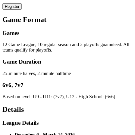
Register​​​​‌ ‍ ​‍​‍‌‍ ‌ ​‍‌‍‍‌‌‍‌ ‌‍‍‌‌‍ ‍​‍​‍​ ‍‍​‍​‍‌ ​ ‌‍​‌‌‍ ‍‌‍‍‌‌ ‌​‌ ‍‌​‍ ‍‌‍‍‌‌‍ ​‍​‍​‍ ​​‍​‍‌‍‍​‌ ​‍‌‍‌‌‌‍‌‍​‍​‍​ ‍‍​‍​‍‌‍‍​‌ ‌​‌ ‌​‌ ​​‌ ​ ​ ‍‍​‍ ​‍ ‌‍​ ‌‍‍​‌‍‌‌‌‍ ​‌ ​ ‌‍‌‌‌‍​‌‌ ​​‌‍‍‌‌‍‌‌‌ ​‍‌ ​ ​‍ ‍‌ ​ ‌‍​‌‌‍ ‍‌‍‍‌‌ ‌​‌ ‍‌​‍ ‍‌ ​ ‌ ‌​‌ ‌‌‌‍‌​‌‍‍‌‌‍ ​‍ ‌‍‍‌‌‍ ‍‌ ‌​‌‍‌‌‌‍ ‍‌ ‌​​‍ ‌‍‌‌‌‍‌​‌‍‍‌‌ ‌​​‍ ‌‍ ‌‌‍ ‌‍‌​‌‍‌‌​ ‌‌ ​​‌ ​‍‌‍‌‌‌ ​ ‌‍‌‌‌‍ ‍‌ ‌​‌‍​‌‌ ‌​‌‍‍‌‌‍ ‌‍ ‍​ ‍ ‌‍‍‌‌‍‌​​ ‌​ ‌‌​ ​‌‌‍‌​​ ‌‍​ ​‍​ ​​‌‍​‍​ ​‍​‍ ‌​ ‍‌​ ​​‌‍‌‍‌‍‌​​‍ ‌​ ‌​‌‍‌‍‌‍‌​‌‍​‍​‍ ‌​ ‍‌​ ‍‌‌‍‌​​ ​‍​‍ ‌​ ‌‍‌‍‌‍​ ‌ ​ ​ ‌‍​ ​ ​​​ ‍​​ ‌ ‌‍‌‌​ ‌‍​ ​​​ ​​​ ‍ ‌ ‌​‌ ‍‌‌ ​​‌‍‌‌​ ‌‌‍ ​‌‍‌‌‌‍​‌‌‍‌ ‌ ‌‌‌‍‌‌​ ‍ ‌ ​​‌‍​‌‌ ‌​‌‍‍​​ ‌‌ ​​‌‍​‌‌‍‌ ‌‍‌‌‌​​‍‌ ‌‌‌‍‍‌‌‍ ​‌‍‌​‌‍‌‌‌ ​‍​‍‌‌​ ‌‌‌​​‍‌‌ ‌‍‍ ‌‍‌‌‌ ‍‌​‍‌‌​ ​ ‌​‌​​‍‌‌​ ​ ‌​‌​​‍‌‌​ ​‍​ ​‍‌‍‌​​ ‌ ​ ‌‍​ ​​‌‍​‍‌‍‌​‌‍​ ​ ‌​​ ​ ‌‍‌‍‌‍​‍‌‍​‍​‍‌‌​ ​‍​ ​‍​‍‌‌​ ‌‌‌​‌​​‍ ‍‌‍​ ‌‍ ‌‍ ‍‌ ‌​‌‍‌‌‌‍ ‍‌ ‌​​‍ ‍‌‍​ ‌ ‌​‌‍​‌​‍ ‍‌‍ ​‌‍​‌‌‍​‍‌‍‌‌‌‍ ​​ ‌‍​‍‌‍​‌‌ ​ ‌‍‌‌‌‌‌‌‌ ​‍‌‍ ​​ ‌‌‍‍​‌ ‌​‌ ‌​‌ ​​‌ ​ ​‍‌‌​ ​ ‌​​‌​‍‌‌​ ​‍‌​‌‍​‍‌‌​ ​‍‌​‌‍‌‍​ ‌‍‍​‌‍‌‌‌‍ ​‌ ​ ‌‍‌‌‌‍​‌‌ ​​‌‍‍‌‌‍‌‌‌ ​‍‌ ​ ​‍ ‍‌ ​ ‌‍​‌‌‍ ‍‌‍‍‌‌ ‌​‌ ‍‌​‍ ‍‌ ​ ‌ ‌​‌ ‌‌‌‍‌​‌‍‍‌‌‍ ​‍‌‍‌‍‍‌‌‍‌​​ ‌​ ‌‌​ ​‌‌‍‌​​ ‌‍​ ​‍​ ​​‌‍​‍​ ​‍​‍ ‌​ ‍‌​ ​​‌‍‌‍‌‍‌​​‍ ‌​ ‌​‌‍‌‍‌‍‌​‌‍​‍​‍ ‌​ ‍‌​ ‍‌‌‍‌​​ ​‍​‍ ‌​ ‌‍‌‍‌‍​ ‌ ​ ​ ‌‍​ ​ ​​​ ‍​​ ‌ ‌‍‌‌​ ‌‍​ ​​​ ​​​‍‌‍‌ ‌​‌ ‍‌‌ ​​‌‍‌‌​ ‌‌‍ ​‌‍‌‌‌‍​‌‌‍‌ ‌ ‌‌‌‍‌‌​‍‌‍‌ ​​‌‍​‌‌ ‌​‌‍‍​​ ‌‌ ​​‌‍​‌‌‍‌ ‌‍‌‌‌​​‍‌ ‌‌‌‍‍‌‌‍ ​‌‍‌​‌‍‌‌‌ ​‍​‍‌‌​ ‌‌‌​​‍‌‌ ‌‍‍ ‌‍‌‌‌ ‍‌​‍‌‌​ ​ ‌​‌​​‍‌‌​ ​ ‌​‌​​‍‌‌​ ​‍​ ​‍‌‍‌​​ ‌ ​ ‌‍​ ​​‌‍​‍‌‍‌​‌‍​ ​ ‌​​ ​ ‌‍‌‍‌‍​‍‌‍​‍​‍‌‌​ ​‍​ ​‍​‍‌‌​ ‌‌‌​‌​​‍ ‍‌‍​ ‌‍ ‌‍ ‍‌ ‌​‌‍‌‌‌‍ ‍‌ ‌​​‍ ‍‌‍​ ‌ ‌​‌‍​‌​‍ ‍‌‍ ​‌‍​‌‌‍​‍‌‍‌‌‌‍ ​​‍‌‍‌ ​​‌‍‌‌‌ ​‍‌ ​ ‌ ​​‌‍‌‌‌‍​ ‌ ‌​‌‍‍‌‌ ‌‍‌‍‌‌​ ‌‌ ​​‌ ‌‌‌‍​‍‌‍ ​‌‍‍‌‌ ​ ‌‍‍​‌‍‌‌‌‍‌​​‍​‍‌ ‌
Game Format​​​​‌ ‍ ​‍​‍‌‍ ‌ ​‍‌‍‍‌‌‍‌ ‌‍‍‌‌‍ ‍​‍​‍​ ‍‍​‍​‍‌ ​ ‌‍​‌‌‍ ‍‌‍‍‌‌ ‌​‌ ‍‌​‍ ‍‌‍‍‌‌‍ ​‍​‍​‍ ​​‍​‍‌‍‍​‌ ​‍‌‍‌‌‌‍‌‍​‍​‍​ ‍‍​‍​‍‌‍‍​‌ ‌​‌ ‌​‌ ​​‌ ​ ​ ‍‍​‍ ​‍ ‌‍​ ‌‍‍​‌‍‌‌‌‍ ​‌ ​ ‌‍‌‌‌‍​‌‌ ​​‌‍‍‌‌‍‌‌‌ ​‍‌ ​ ​‍ ‍‌ ​ ‌‍​‌‌‍ ‍‌‍‍‌‌ ‌​‌ ‍‌​‍ ‍‌ ​ ‌ ‌​‌ ‌‌‌‍‌​‌‍‍‌‌‍ ​‍ ‌‍‍‌‌‍ ‍‌ ‌​‌‍‌‌‌‍ ‍‌ ‌​​‍ ‌‍‌‌‌‍‌​‌‍‍‌‌ ‌​​‍ ‌‍ ‌‌‍ ‌‍‌​‌‍‌‌​ ‌‌ ​​‌ ​‍‌‍‌‌‌ ​ ‌‍‌‌‌‍ ‍‌ ‌​‌‍​‌‌ ‌​‌‍‍‌‌‍ ‌‍ ‍​ ‍ ‌‍‍‌‌‍‌​​ ‌​ ‌‌​ ​‌‌‍‌​​ ‌‍​ ​‍​ ​​‌‍​‍​ ​‍​‍ ‌​ ‍‌​ ​​‌‍‌‍‌‍‌​​‍ ‌​ ‌​‌‍‌‍‌‍‌​‌‍​‍​‍ ‌​ ‍‌​ ‍‌‌‍‌​​ ​‍​‍ ‌​ ‌‍‌‍‌‍​ ‌ ​ ​ ‌‍​ ​ ​​​ ‍​​ ‌ ‌‍‌‌​ ‌‍​ ​​​ ​​​ ‍ ‌ ‌​‌ ‍‌‌ ​​‌‍‌‌​ ‌‌‍ ​‌‍‌‌‌‍​‌‌‍‌ ‌ ‌‌‌‍‌‌​ ‍ ‌ ​​‌‍​‌‌ ‌​‌‍‍​​ ‌‌ ​​‌‍​‌‌‍‌ ‌‍‌‌‌​​‍‌ ‌‌‌‍‍‌‌‍ ​‌‍‌​‌‍‌‌‌ ​‍​‍‌‌​ ‌‌‌​​‍‌‌ ‌‍‍ ‌‍‌‌‌ ‍‌​‍‌‌​ ​ ‌​‌​​‍‌‌​ ​ ‌​‌​​‍‌‌​ ​‍​ ​‍‌‍​‌​ ‍​​ ​‍‌‍​‍‌‍‌​‌‍‌​​ ​​​ ‌‍​ ‌ ​ ‍‌​ ‌ ​ ​​​‍‌‌​ ​‍​ ​‍​‍‌‌​ ‌‌‌​‌​​‍ ‍‌ ‌​‌‍‍‌‌ ‌​‌‍ ​‌‍‌‌​ ‌‍​‍‌‍​‌‌ ​ ‌‍‌‌‌‌‌‌‌ ​‍‌‍ ​​ ‌‌‍‍​‌ ‌​‌ ‌​‌ ​​‌ ​ ​‍‌‌​ ​ ‌​​‌​‍‌‌​ ​‍‌​‌‍​‍‌‌​ ​‍‌​‌‍‌‍​ ‌‍‍​‌‍‌‌‌‍ ​‌ ​ ‌‍‌‌‌‍​‌‌ ​​‌‍‍‌‌‍‌‌‌ ​‍‌ ​ ​‍ ‍‌ ​ ‌‍​‌‌‍ ‍‌‍‍‌‌ ‌​‌ ‍‌​‍ ‍‌ ​ ‌ ‌​‌ ‌‌‌‍‌​‌‍‍‌‌‍ ​‍‌‍‌‍‍‌‌‍‌​​ ‌​ ‌‌​ ​‌‌‍‌​​ ‌‍​ ​‍​ ​​‌‍​‍​ ​‍​‍ ‌​ ‍‌​ ​​‌‍‌‍‌‍‌​​‍ ‌​ ‌​‌‍‌‍‌‍‌​‌‍​‍​‍ ‌​ ‍‌​ ‍‌‌‍‌​​ ​‍​‍ ‌​ ‌‍‌‍‌‍​ ‌ ​ ​ ‌‍​ ​ ​​​ ‍​​ ‌ ‌‍‌‌​ ‌‍​ ​​​ ​​​‍‌‍‌ ‌​‌ ‍‌‌ ​​‌‍‌‌​ ‌‌‍ ​‌‍‌‌‌‍​‌‌‍‌ ‌ ‌‌‌‍‌‌​‍‌‍‌ ​​‌‍​‌‌ ‌​‌‍‍​​ ‌‌ ​​‌‍​‌‌‍‌ ‌‍‌‌‌​​‍‌ ‌‌‌‍‍‌‌‍ ​‌‍‌​‌‍‌‌‌ ​‍​‍‌‌​ ‌‌‌​​‍‌‌ ‌‍‍ ‌‍‌‌‌ ‍‌​‍‌‌​ ​ ‌​‌​​‍‌‌​ ​ ‌​‌​​‍‌‌​ ​‍​ ​‍‌‍​‌​ ‍​​ ​‍‌‍​‍‌‍‌​‌‍‌​​ ​​​ ‌‍​ ‌ ​ ‍‌​ ‌ ​ ​​​‍‌‌​ ​‍​ ​‍​‍‌‌​ ‌‌‌​‌​​‍ ‍‌ ‌​‌‍‍‌‌ ‌​‌‍ ​‌‍‌‌​‍‌‍‌ ​​‌‍‌‌‌ ​‍‌ ​ ‌ ​​‌‍‌‌‌‍​ ‌ ‌​‌‍‍‌‌ ‌‍‌‍‌‌​ ‌‌ ​​‌ ‌‌‌‍​‍‌‍ ​‌‍‍‌‌ ​ ‌‍‍​‌‍‌‌‌‍‌​​‍​‍‌ ‌
Games​​​​‌ ‍ ​‍​‍‌‍ ‌ ​‍‌‍‍‌‌‍‌ ‌‍‍‌‌‍ ‍​‍​‍​ ‍‍​‍​‍‌ ​ ‌‍​‌‌‍ ‍‌‍‍‌‌ ‌​‌ ‍‌​‍ ‍‌‍‍‌‌‍ ​‍​‍​‍ ​​‍​‍‌‍‍​‌ ​‍‌‍‌‌‌‍‌‍​‍​‍​ ‍‍​‍​‍‌‍‍​‌ ‌​‌ ‌​‌ ​​‌ ​ ​ ‍‍​‍ ​‍ ‌‍​ ‌‍‍​‌‍‌‌‌‍ ​‌ ​ ‌‍‌‌‌‍​‌‌ ​​‌‍‍‌‌‍‌‌‌ ​‍‌ ​ ​‍ ‍‌ ​ ‌‍​‌‌‍ ‍‌‍‍‌‌ ‌​‌ ‍‌​‍ ‍‌ ​ ‌ ‌​‌ ‌‌‌‍‌​‌‍‍‌‌‍ ​‍ ‌‍‍‌‌‍ ‍‌ ‌​‌‍‌‌‌‍ ‍‌ ‌​​‍ ‌‍‌‌‌‍‌​‌‍‍‌‌ ‌​​‍ ‌‍ ‌‌‍ ‌‍‌​‌‍‌‌​ ‌‌ ​​‌ ​‍‌‍‌‌‌ ​ ‌‍‌‌‌‍ ‍‌ ‌​‌‍​‌‌ ‌​‌‍‍‌‌‍ ‌‍ ‍​ ‍ ‌‍‍‌‌‍‌​​ ‌​ ‌‌​ ​‌‌‍‌​​ ‌‍​ ​‍​ ​​‌‍​‍​ ​‍​‍ ‌​ ‍‌​ ​​‌‍‌‍‌‍‌​​‍ ‌​ ‌​‌‍‌‍‌‍‌​‌‍​‍​‍ ‌​ ‍‌​ ‍‌‌‍‌​​ ​‍​‍ ‌​ ‌‍‌‍‌‍​ ‌ ​ ​ ‌‍​ ​ ​​​ ‍​​ ‌ ‌‍‌‌​ ‌‍​ ​​​ ​​​ ‍ ‌ ‌​‌ ‍‌‌ ​​‌‍‌‌​ ‌‌‍ ​‌‍‌‌‌‍​‌‌‍‌ ‌ ‌‌‌‍‌‌​ ‍ ‌ ​​‌‍​‌‌ ‌​‌‍‍​​ ‌‌ ​​‌‍​‌‌‍‌ ‌‍‌‌‌​​‍‌ ‌‌‌‍‍‌‌‍ ​‌‍‌​‌‍‌‌‌ ​‍​‍‌‌​ ‌‌‌​​‍‌‌ ‌‍‍ ‌‍‌‌‌ ‍‌​‍‌‌​ ​ ‌​‌​​‍‌‌​ ​ ‌​‌​​‍‌‌​ ​‍​ ​‍‌‍​‌​ ‍​​ ​‍‌‍​‍‌‍‌​‌‍‌​​ ​​​ ‌‍​ ‌ ​ ‍‌​ ‌ ​ ​​​‍‌‌​ ​‍​ ​‍​‍‌‌​ ‌‌‌​‌​​‍ ‍‌ ​ ‌ ‌​‌‍‌‌‌ ​​‌ ​ ​‍‌‌​ ‌‌‌​​‍‌‌ ‌‍‍ ‌‍‌‌‌ ‍‌​‍‌‌​ ​ ‌​‌​​‍‌‌​ ​ ‌​‌​​‍‌‌​ ​‍​ ​‍‌‍​‍‌‍‌​​ ​‌​ ‍‌‌‍​‌​ ‌‍​ ‌​​ ​‌‌‍‌‌​ ​ ​ ‌​​ ​‍​‍‌‌​ ​‍​ ​‍​‍‌‌​ ‌‌‌​‌​​‍ ‍‌ ‌​‌‍‍‌‌ ‌​‌‍ ​‌‍‌‌​ ‌‍​‍‌‍​‌‌ ​ ‌‍‌‌‌‌‌‌‌ ​‍‌‍ ​​ ‌‌‍‍​‌ ‌​‌ ‌​‌ ​​‌ ​ ​‍‌‌​ ​ ‌​​‌​‍‌‌​ ​‍‌​‌‍​‍‌‌​ ​‍‌​‌‍‌‍​ ‌‍‍​‌‍‌‌‌‍ ​‌ ​ ‌‍‌‌‌‍​‌‌ ​​‌‍‍‌‌‍‌‌‌ ​‍‌ ​ ​‍ ‍‌ ​ ‌‍​‌‌‍ ‍‌‍‍‌‌ ‌​‌ ‍‌​‍ ‍‌ ​ ‌ ‌​‌ ‌‌‌‍‌​‌‍‍‌‌‍ ​‍‌‍‌‍‍‌‌‍‌​​ ‌​ ‌‌​ ​‌‌‍‌​​ ‌‍​ ​‍​ ​​‌‍​‍​ ​‍​‍ ‌​ ‍‌​ ​​‌‍‌‍‌‍‌​​‍ ‌​ ‌​‌‍‌‍‌‍‌​‌‍​‍​‍ ‌​ ‍‌​ ‍‌‌‍‌​​ ​‍​‍ ‌​ ‌‍‌‍‌‍​ ‌ ​ ​ ‌‍​ ​ ​​​ ‍​​ ‌ ‌‍‌‌​ ‌‍​ ​​​ ​​​‍‌‍‌ ‌​‌ ‍‌‌ ​​‌‍‌‌​ ‌‌‍ ​‌‍‌‌‌‍​‌‌‍‌ ‌ ‌‌‌‍‌‌​‍‌‍‌ ​​‌‍​‌‌ ‌​‌‍‍​​ ‌‌ ​​‌‍​‌‌‍‌ ‌‍‌‌‌​​‍‌ ‌‌‌‍‍‌‌‍ ​‌‍‌​‌‍‌‌‌ ​‍​‍‌‌​ ‌‌‌​​‍‌‌ ‌‍‍ ‌‍‌‌‌ ‍‌​‍‌‌​ ​ ‌​‌​​‍‌‌​ ​ ‌​‌​​‍‌‌​ ​‍​ ​‍‌‍​‌​ ‍​​ ​‍‌‍​‍‌‍‌​‌‍‌​​ ​​​ ‌‍​ ‌ ​ ‍‌​ ‌ ​ ​​​‍‌‌​ ​‍​ ​‍​‍‌‌​ ‌‌‌​‌​​‍ ‍‌ ​ ‌ ‌​‌‍‌‌‌ ​​‌ ​ ​‍‌‌​ ‌‌‌​​‍‌‌ ‌‍‍ ‌‍‌‌‌ ‍‌​‍‌‌​ ​ ‌​‌​​‍‌‌​ ​ ‌​‌​​‍‌‌​ ​‍​ ​‍‌‍​‍‌‍‌​​ ​‌​ ‍‌‌‍​‌​ ‌‍​ ‌​​ ​‌‌‍‌‌​ ​ ​ ‌​​ ​‍​‍‌‌​ ​‍​ ​‍​‍‌‌​ ‌‌‌​‌​​‍ ‍‌ ‌​‌‍‍‌‌ ‌​‌‍ ​‌‍‌‌​‍‌‍‌ ​​‌‍‌‌‌ ​‍‌ ​ ‌ ​​‌‍‌‌‌‍​ ‌ ‌​‌‍‍‌‌ ‌‍‌‍‌‌​ ‌‌ ​​‌ ‌‌‌‍​‍‌‍ ​‌‍‍‌‌ ​ ‌‍‍​‌‍‌‌‌‍‌​​‍​‍‌ ‌
12 Game League, 10 regular season and 2 playoffs guaranteed. All
teams qualify for playoffs.​​​​‌ ‍ ​‍​‍‌‍ ‌ ​‍‌‍‍‌‌‍‌ ‌‍‍‌‌‍ ‍​‍​‍​ ‍‍​‍​‍‌ ​ ‌‍​‌‌‍ ‍‌‍‍‌‌ ‌​‌ ‍‌​‍ ‍‌‍‍‌‌‍ ​‍​‍​‍ ​​‍​‍‌‍‍​‌ ​‍‌‍‌‌‌‍‌‍​‍​‍​ ‍‍​‍​‍‌‍‍​‌ ‌​‌ ‌​‌ ​​‌ ​ ​ ‍‍​‍ ​‍ ‌‍​ ‌‍‍​‌‍‌‌‌‍ ​‌ ​ ‌‍‌‌‌‍​‌‌ ​​‌‍‍‌‌‍‌‌‌ ​‍‌ ​ ​‍ ‍‌ ​ ‌‍​‌‌‍ ‍‌‍‍‌‌ ‌​‌ ‍‌​‍ ‍‌ ​ ‌ ‌​‌ ‌‌‌‍‌​‌‍‍‌‌‍ ​‍ ‌‍‍‌‌‍ ‍‌ ‌​‌‍‌‌‌‍ ‍‌ ‌​​‍ ‌‍‌‌‌‍‌​‌‍‍‌‌ ‌​​‍ ‌‍ ‌‌‍ ‌‍‌​‌‍‌‌​ ‌‌ ​​‌ ​‍‌‍‌‌‌ ​ ‌‍‌‌‌‍ ‍‌ ‌​‌‍​‌‌ ‌​‌‍‍‌‌‍ ‌‍ ‍​ ‍ ‌‍‍‌‌‍‌​​ ‌​ ‌‌​ ​‌‌‍‌​​ ‌‍​ ​‍​ ​​‌‍​‍​ ​‍​‍ ‌​ ‍‌​ ​​‌‍‌‍‌‍‌​​‍ ‌​ ‌​‌‍‌‍‌‍‌​‌‍​‍​‍ ‌​ ‍‌​ ‍‌‌‍‌​​ ​‍​‍ ‌​ ‌‍‌‍‌‍​ ‌ ​ ​ ‌‍​ ​ ​​​ ‍​​ ‌ ‌‍‌‌​ ‌‍​ ​​​ ​​​ ‍ ‌ ‌​‌ ‍‌‌ ​​‌‍‌‌​ ‌‌‍ ​‌‍‌‌‌‍​‌‌‍‌ ‌ ‌‌‌‍‌‌​ ‍ ‌ ​​‌‍​‌‌ ‌​‌‍‍​​ ‌‌ ​​‌‍​‌‌‍‌ ‌‍‌‌‌​​‍‌ ‌‌‌‍‍‌‌‍ ​‌‍‌​‌‍‌‌‌ ​‍​‍‌‌​ ‌‌‌​​‍‌‌ ‌‍‍ ‌‍‌‌‌ ‍‌​‍‌‌​ ​ ‌​‌​​‍‌‌​ ​ ‌​‌​​‍‌‌​ ​‍​ ​‍‌‍​‌​ ‍​​ ​‍‌‍​‍‌‍‌​‌‍‌​​ ​​​ ‌‍​ ‌ ​ ‍‌​ ‌ ​ ​​​‍‌‌​ ​‍​ ​‍​‍‌‌​ ‌‌‌​‌​​‍ ‍‌ ​ ‌ ‌​‌‍‌‌‌ ​​‌ ​ ​‍‌‌​ ‌‌‌​​‍‌‌ ‌‍‍ ‌‍‌‌‌ ‍‌​‍‌‌​ ​ ‌​‌​​‍‌‌​ ​ ‌​‌​​‍‌‌​ ​‍​ ​‍‌‍​‍‌‍‌​​ ​‌​ ‍‌‌‍​‌​ ‌‍​ ‌​​ ​‌‌‍‌‌​ ​ ​ ‌​​ ​‍​‍‌‌​ ​‍​ ​‍​‍‌‌​ ‌‌‌​‌​​‍ ‍‌‍‌​‌‍‌‌‌ ​ ‌‍​ ‌ ​‍‌‍‍‌‌ ​​‌ ‌​‌‍‍‌‌‍ ‌‍ ‍​ ‌‍​‍‌‍​‌‌ ​ ‌‍‌‌‌‌‌‌‌ ​‍‌‍ ​​ ‌‌‍‍​‌ ‌​‌ ‌​‌ ​​‌ ​ ​‍‌‌​ ​ ‌​​‌​‍‌‌​ ​‍‌​‌‍​‍‌‌​ ​‍‌​‌‍‌‍​ ‌‍‍​‌‍‌‌‌‍ ​‌ ​ ‌‍‌‌‌‍​‌‌ ​​‌‍‍‌‌‍‌‌‌ ​‍‌ ​ ​‍ ‍‌ ​ ‌‍​‌‌‍ ‍‌‍‍‌‌ ‌​‌ ‍‌​‍ ‍‌ ​ ‌ ‌​‌ ‌‌‌‍‌​‌‍‍‌‌‍ ​‍‌‍‌‍‍‌‌‍‌​​ ‌​ ‌‌​ ​‌‌‍‌​​ ‌‍​ ​‍​ ​​‌‍​‍​ ​‍​‍ ‌​ ‍‌​ ​​‌‍‌‍‌‍‌​​‍ ‌​ ‌​‌‍‌‍‌‍‌​‌‍​‍​‍ ‌​ ‍‌​ ‍‌‌‍‌​​ ​‍​‍ ‌​ ‌‍‌‍‌‍​ ‌ ​ ​ ‌‍​ ​ ​​​ ‍​​ ‌ ‌‍‌‌​ ‌‍​ ​​​ ​​​‍‌‍‌ ‌​‌ ‍‌‌ ​​‌‍‌‌​ ‌‌‍ ​‌‍‌‌‌‍​‌‌‍‌ ‌ ‌‌‌‍‌‌​‍‌‍‌ ​​‌‍​‌‌ ‌​‌‍‍​​ ‌‌ ​​‌‍​‌‌‍‌ ‌‍‌‌‌​​‍‌ ‌‌‌‍‍‌‌‍ ​‌‍‌​‌‍‌‌‌ ​‍​‍‌‌​ ‌‌‌​​‍‌‌ ‌‍‍ ‌‍‌‌‌ ‍‌​‍‌‌​ ​ ‌​‌​​‍‌‌​ ​ ‌​‌​​‍‌‌​ ​‍​ ​‍‌‍​‌​ ‍​​ ​‍‌‍​‍‌‍‌​‌‍‌​​ ​​​ ‌‍​ ‌ ​ ‍‌​ ‌ ​ ​​​‍‌‌​ ​‍​ ​‍​‍‌‌​ ‌‌‌​‌​​‍ ‍‌ ​ ‌ ‌​‌‍‌‌‌ ​​‌ ​ ​‍‌‌​ ‌‌‌​​‍‌‌ ‌‍‍ ‌‍‌‌‌ ‍‌​‍‌‌​ ​ ‌​‌​​‍‌‌​ ​ ‌​‌​​‍‌‌​ ​‍​ ​‍‌‍​‍‌‍‌​​ ​‌​ ‍‌‌‍​‌​ ‌‍​ ‌​​ ​‌‌‍‌‌​ ​ ​ ‌​​ ​‍​‍‌‌​ ​‍​ ​‍​‍‌‌​ ‌‌‌​‌​​‍ ‍‌‍‌​‌‍‌‌‌ ​ ‌‍​ ‌ ​‍‌‍‍‌‌ ​​‌ ‌​‌‍‍‌‌‍ ‌‍ ‍​‍‌‍‌ ​​‌‍‌‌‌ ​‍‌ ​ ‌ ​​‌‍‌‌‌‍​ ‌ ‌​‌‍‍‌‌ ‌‍‌‍‌‌​ ‌‌ ​​‌ ‌‌‌‍​‍‌‍ ​‌‍‍‌‌ ​ ‌‍‍​‌‍‌‌‌‍‌​​‍​‍‌ ‌
Game Duration​​​​‌ ‍ ​‍​‍‌‍ ‌ ​‍‌‍‍‌‌‍‌ ‌‍‍‌‌‍ ‍​‍​‍​ ‍‍​‍​‍‌ ​ ‌‍​‌‌‍ ‍‌‍‍‌‌ ‌​‌ ‍‌​‍ ‍‌‍‍‌‌‍ ​‍​‍​‍ ​​‍​‍‌‍‍​‌ ​‍‌‍‌‌‌‍‌‍​‍​‍​ ‍‍​‍​‍‌‍‍​‌ ‌​‌ ‌​‌ ​​‌ ​ ​ ‍‍​‍ ​‍ ‌‍​ ‌‍‍​‌‍‌‌‌‍ ​‌ ​ ‌‍‌‌‌‍​‌‌ ​​‌‍‍‌‌‍‌‌‌ ​‍‌ ​ ​‍ ‍‌ ​ ‌‍​‌‌‍ ‍‌‍‍‌‌ ‌​‌ ‍‌​‍ ‍‌ ​ ‌ ‌​‌ ‌‌‌‍‌​‌‍‍‌‌‍ ​‍ ‌‍‍‌‌‍ ‍‌ ‌​‌‍‌‌‌‍ ‍‌ ‌​​‍ ‌‍‌‌‌‍‌​‌‍‍‌‌ ‌​​‍ ‌‍ ‌‌‍ ‌‍‌​‌‍‌‌​ ‌‌ ​​‌ ​‍‌‍‌‌‌ ​ ‌‍‌‌‌‍ ‍‌ ‌​‌‍​‌‌ ‌​‌‍‍‌‌‍ ‌‍ ‍​ ‍ ‌‍‍‌‌‍‌​​ ‌​ ‌‌​ ​‌‌‍‌​​ ‌‍​ ​‍​ ​​‌‍​‍​ ​‍​‍ ‌​ ‍‌​ ​​‌‍‌‍‌‍‌​​‍ ‌​ ‌​‌‍‌‍‌‍‌​‌‍​‍​‍ ‌​ ‍‌​ ‍‌‌‍‌​​ ​‍​‍ ‌​ ‌‍‌‍‌‍​ ‌ ​ ​ ‌‍​ ​ ​​​ ‍​​ ‌ ‌‍‌‌​ ‌‍​ ​​​ ​​​ ‍ ‌ ‌​‌ ‍‌‌ ​​‌‍‌‌​ ‌‌‍ ​‌‍‌‌‌‍​‌‌‍‌ ‌ ‌‌‌‍‌‌​ ‍ ‌ ​​‌‍​‌‌ ‌​‌‍‍​​ ‌‌ ​​‌‍​‌‌‍‌ ‌‍‌‌‌​​‍‌ ‌‌‌‍‍‌‌‍ ​‌‍‌​‌‍‌‌‌ ​‍​‍‌‌​ ‌‌‌​​‍‌‌ ‌‍‍ ‌‍‌‌‌ ‍‌​‍‌‌​ ​ ‌​‌​​‍‌‌​ ​ ‌​‌​​‍‌‌​ ​‍​ ​‍‌‍​‌​ ‍​​ ​‍‌‍​‍‌‍‌​‌‍‌​​ ​​​ ‌‍​ ‌ ​ ‍‌​ ‌ ​ ​​​‍‌‌​ ​‍​ ​‍​‍‌‌​ ‌‌‌​‌​​‍ ‍‌ ​ ‌ ‌​‌‍‌‌‌ ​​‌ ​ ​‍‌‌​ ‌‌‌​​‍‌‌ ‌‍‍ ‌‍‌‌‌ ‍‌​‍‌‌​ ​ ‌​‌​​‍‌‌​ ​ ‌​‌​​‍‌‌​ ​‍​ ​‍​ ‍​​ ‍‌​ ‌‍‌‍‌‌‌‍​‌‌‍‌‍​ ‍‌​ ‌‌​ ‌‌​ ​ ​ ‍‌‌‍​ ​‍‌‌​ ​‍​ ​‍​‍‌‌​ ‌‌‌​‌​​‍ ‍‌ ‌​‌‍‍‌‌ ‌​‌‍ ​‌‍‌‌​ ‌‍​‍‌‍​‌‌ ​ ‌‍‌‌‌‌‌‌‌ ​‍‌‍ ​​ ‌‌‍‍​‌ ‌​‌ ‌​‌ ​​‌ ​ ​‍‌‌​ ​ ‌​​‌​‍‌‌​ ​‍‌​‌‍​‍‌‌​ ​‍‌​‌‍‌‍​ ‌‍‍​‌‍‌‌‌‍ ​‌ ​ ‌‍‌‌‌‍​‌‌ ​​‌‍‍‌‌‍‌‌‌ ​‍‌ ​ ​‍ ‍‌ ​ ‌‍​‌‌‍ ‍‌‍‍‌‌ ‌​‌ ‍‌​‍ ‍‌ ​ ‌ ‌​‌ ‌‌‌‍‌​‌‍‍‌‌‍ ​‍‌‍‌‍‍‌‌‍‌​​ ‌​ ‌‌​ ​‌‌‍‌​​ ‌‍​ ​‍​ ​​‌‍​‍​ ​‍​‍ ‌​ ‍‌​ ​​‌‍‌‍‌‍‌​​‍ ‌​ ‌​‌‍‌‍‌‍‌​‌‍​‍​‍ ‌​ ‍‌​ ‍‌‌‍‌​​ ​‍​‍ ‌​ ‌‍‌‍‌‍​ ‌ ​ ​ ‌‍​ ​ ​​​ ‍​​ ‌ ‌‍‌‌​ ‌‍​ ​​​ ​​​‍‌‍‌ ‌​‌ ‍‌‌ ​​‌‍‌‌​ ‌‌‍ ​‌‍‌‌‌‍​‌‌‍‌ ‌ ‌‌‌‍‌‌​‍‌‍‌ ​​‌‍​‌‌ ‌​‌‍‍​​ ‌‌ ​​‌‍​‌‌‍‌ ‌‍‌‌‌​​‍‌ ‌‌‌‍‍‌‌‍ ​‌‍‌​‌‍‌‌‌ ​‍​‍‌‌​ ‌‌‌​​‍‌‌ ‌‍‍ ‌‍‌‌‌ ‍‌​‍‌‌​ ​ ‌​‌​​‍‌‌​ ​ ‌​‌​​‍‌‌​ ​‍​ ​‍‌‍​‌​ ‍​​ ​‍‌‍​‍‌‍‌​‌‍‌​​ ​​​ ‌‍​ ‌ ​ ‍‌​ ‌ ​ ​​​‍‌‌​ ​‍​ ​‍​‍‌‌​ ‌‌‌​‌​​‍ ‍‌ ​ ‌ ‌​‌‍‌‌‌ ​​‌ ​ ​‍‌‌​ ‌‌‌​​‍‌‌ ‌‍‍ ‌‍‌‌‌ ‍‌​‍‌‌​ ​ ‌​‌​​‍‌‌​ ​ ‌​‌​​‍‌‌​ ​‍​ ​‍​ ‍​​ ‍‌​ ‌‍‌‍‌‌‌‍​‌‌‍‌‍​ ‍‌​ ‌‌​ ‌‌​ ​ ​ ‍‌‌‍​ ​‍‌‌​ ​‍​ ​‍​‍‌‌​ ‌‌‌​‌​​‍ ‍‌ ‌​‌‍‍‌‌ ‌​‌‍ ​‌‍‌‌​‍‌‍‌ ​​‌‍‌‌‌ ​‍‌ ​ ‌ ​​‌‍‌‌‌‍​ ‌ ‌​‌‍‍‌‌ ‌‍‌‍‌‌​ ‌‌ ​​‌ ‌‌‌‍​‍‌‍ ​‌‍‍‌‌ ​ ‌‍‍​‌‍‌‌‌‍‌​​‍​‍‌ ‌
25-minute halves, 2-minute halftime​​​​‌ ‍ ​‍​‍‌‍ ‌ ​‍‌‍‍‌‌‍‌ ‌‍‍‌‌‍ ‍​‍​‍​ ‍‍​‍​‍‌ ​ ‌‍​‌‌‍ ‍‌‍‍‌‌ ‌​‌ ‍‌​‍ ‍‌‍‍‌‌‍ ​‍​‍​‍ ​​‍​‍‌‍‍​‌ ​‍‌‍‌‌‌‍‌‍​‍​‍​ ‍‍​‍​‍‌‍‍​‌ ‌​‌ ‌​‌ ​​‌ ​ ​ ‍‍​‍ ​‍ ‌‍​ ‌‍‍​‌‍‌‌‌‍ ​‌ ​ ‌‍‌‌‌‍​‌‌ ​​‌‍‍‌‌‍‌‌‌ ​‍‌ ​ ​‍ ‍‌ ​ ‌‍​‌‌‍ ‍‌‍‍‌‌ ‌​‌ ‍‌​‍ ‍‌ ​ ‌ ‌​‌ ‌‌‌‍‌​‌‍‍‌‌‍ ​‍ ‌‍‍‌‌‍ ‍‌ ‌​‌‍‌‌‌‍ ‍‌ ‌​​‍ ‌‍‌‌‌‍‌​‌‍‍‌‌ ‌​​‍ ‌‍ ‌‌‍ ‌‍‌​‌‍‌‌​ ‌‌ ​​‌ ​‍‌‍‌‌‌ ​ ‌‍‌‌‌‍ ‍‌ ‌​‌‍​‌‌ ‌​‌‍‍‌‌‍ ‌‍ ‍​ ‍ ‌‍‍‌‌‍‌​​ ‌​ ‌‌​ ​‌‌‍‌​​ ‌‍​ ​‍​ ​​‌‍​‍​ ​‍​‍ ‌​ ‍‌​ ​​‌‍‌‍‌‍‌​​‍ ‌​ ‌​‌‍‌‍‌‍‌​‌‍​‍​‍ ‌​ ‍‌​ ‍‌‌‍‌​​ ​‍​‍ ‌​ ‌‍‌‍‌‍​ ‌ ​ ​ ‌‍​ ​ ​​​ ‍​​ ‌ ‌‍‌‌​ ‌‍​ ​​​ ​​​ ‍ ‌ ‌​‌ ‍‌‌ ​​‌‍‌‌​ ‌‌‍ ​‌‍‌‌‌‍​‌‌‍‌ ‌ ‌‌‌‍‌‌​ ‍ ‌ ​​‌‍​‌‌ ‌​‌‍‍​​ ‌‌ ​​‌‍​‌‌‍‌ ‌‍‌‌‌​​‍‌ ‌‌‌‍‍‌‌‍ ​‌‍‌​‌‍‌‌‌ ​‍​‍‌‌​ ‌‌‌​​‍‌‌ ‌‍‍ ‌‍‌‌‌ ‍‌​‍‌‌​ ​ ‌​‌​​‍‌‌​ ​ ‌​‌​​‍‌‌​ ​‍​ ​‍‌‍​‌​ ‍​​ ​‍‌‍​‍‌‍‌​‌‍‌​​ ​​​ ‌‍​ ‌ ​ ‍‌​ ‌ ​ ​​​‍‌‌​ ​‍​ ​‍​‍‌‌​ ‌‌‌​‌​​‍ ‍‌ ​ ‌ ‌​‌‍‌‌‌ ​​‌ ​ ​‍‌‌​ ‌‌‌​​‍‌‌ ‌‍‍ ‌‍‌‌‌ ‍‌​‍‌‌​ ​ ‌​‌​​‍‌‌​ ​ ‌​‌​​‍‌‌​ ​‍​ ​‍​ ‍​​ ‍‌​ ‌‍‌‍‌‌‌‍​‌‌‍‌‍​ ‍‌​ ‌‌​ ‌‌​ ​ ​ ‍‌‌‍​ ​‍‌‌​ ​‍​ ​‍​‍‌‌​ ‌‌‌​‌​​‍ ‍‌‍‌​‌‍‌‌‌ ​ ‌‍​ ‌ ​‍‌‍‍‌‌ ​​‌ ‌​‌‍‍‌‌‍ ‌‍ ‍​ ‌‍​‍‌‍​‌‌ ​ ‌‍‌‌‌‌‌‌‌ ​‍‌‍ ​​ ‌‌‍‍​‌ ‌​‌ ‌​‌ ​​‌ ​ ​‍‌‌​ ​ ‌​​‌​‍‌‌​ ​‍‌​‌‍​‍‌‌​ ​‍‌​‌‍‌‍​ ‌‍‍​‌‍‌‌‌‍ ​‌ ​ ‌‍‌‌‌‍​‌‌ ​​‌‍‍‌‌‍‌‌‌ ​‍‌ ​ ​‍ ‍‌ ​ ‌‍​‌‌‍ ‍‌‍‍‌‌ ‌​‌ ‍‌​‍ ‍‌ ​ ‌ ‌​‌ ‌‌‌‍‌​‌‍‍‌‌‍ ​‍‌‍‌‍‍‌‌‍‌​​ ‌​ ‌‌​ ​‌‌‍‌​​ ‌‍​ ​‍​ ​​‌‍​‍​ ​‍​‍ ‌​ ‍‌​ ​​‌‍‌‍‌‍‌​​‍ ‌​ ‌​‌‍‌‍‌‍‌​‌‍​‍​‍ ‌​ ‍‌​ ‍‌‌‍‌​​ ​‍​‍ ‌​ ‌‍‌‍‌‍​ ‌ ​ ​ ‌‍​ ​ ​​​ ‍​​ ‌ ‌‍‌‌​ ‌‍​ ​​​ ​​​‍‌‍‌ ‌​‌ ‍‌‌ ​​‌‍‌‌​ ‌‌‍ ​‌‍‌‌‌‍​‌‌‍‌ ‌ ‌‌‌‍‌‌​‍‌‍‌ ​​‌‍​‌‌ ‌​‌‍‍​​ ‌‌ ​​‌‍​‌‌‍‌ ‌‍‌‌‌​​‍‌ ‌‌‌‍‍‌‌‍ ​‌‍‌​‌‍‌‌‌ ​‍​‍‌‌​ ‌‌‌​​‍‌‌ ‌‍‍ ‌‍‌‌‌ ‍‌​‍‌‌​ ​ ‌​‌​​‍‌‌​ ​ ‌​‌​​‍‌‌​ ​‍​ ​‍‌‍​‌​ ‍​​ ​‍‌‍​‍‌‍‌​‌‍‌​​ ​​​ ‌‍​ ‌ ​ ‍‌​ ‌ ​ ​​​‍‌‌​ ​‍​ ​‍​‍‌‌​ ‌‌‌​‌​​‍ ‍‌ ​ ‌ ‌​‌‍‌‌‌ ​​‌ ​ ​‍‌‌​ ‌‌‌​​‍‌‌ ‌‍‍ ‌‍‌‌‌ ‍‌​‍‌‌​ ​ ‌​‌​​‍‌‌​ ​ ‌​‌​​‍‌‌​ ​‍​ ​‍​ ‍​​ ‍‌​ ‌‍‌‍‌‌‌‍​‌‌‍‌‍​ ‍‌​ ‌‌​ ‌‌​ ​ ​ ‍‌‌‍​ ​‍‌‌​ ​‍​ ​‍​‍‌‌​ ‌‌‌​‌​​‍ ‍‌‍‌​‌‍‌‌‌ ​ ‌‍​ ‌ ​‍‌‍‍‌‌ ​​‌ ‌​‌‍‍‌‌‍ ‌‍ ‍​‍‌‍‌ ​​‌‍‌‌‌ ​‍‌ ​ ‌ ​​‌‍‌‌‌‍​ ‌ ‌​‌‍‍‌‌ ‌‍‌‍‌‌​ ‌‌ ​​‌ ‌‌‌‍​‍‌‍ ​‌‍‍‌‌ ​ ‌‍‍​‌‍‌‌‌‍‌​​‍​‍‌ ‌
6v6, 7v7​​​​‌ ‍ ​‍​‍‌‍ ‌ ​‍‌‍‍‌‌‍‌ ‌‍‍‌‌‍ ‍​‍​‍​ ‍‍​‍​‍‌ ​ ‌‍​‌‌‍ ‍‌‍‍‌‌ ‌​‌ ‍‌​‍ ‍‌‍‍‌‌‍ ​‍​‍​‍ ​​‍​‍‌‍‍​‌ ​‍‌‍‌‌‌‍‌‍​‍​‍​ ‍‍​‍​‍‌‍‍​‌ ‌​‌ ‌​‌ ​​‌ ​ ​ ‍‍​‍ ​‍ ‌‍​ ‌‍‍​‌‍‌‌‌‍ ​‌ ​ ‌‍‌‌‌‍​‌‌ ​​‌‍‍‌‌‍‌‌‌ ​‍‌ ​ ​‍ ‍‌ ​ ‌‍​‌‌‍ ‍‌‍‍‌‌ ‌​‌ ‍‌​‍ ‍‌ ​ ‌ ‌​‌ ‌‌‌‍‌​‌‍‍‌‌‍ ​‍ ‌‍‍‌‌‍ ‍‌ ‌​‌‍‌‌‌‍ ‍‌ ‌​​‍ ‌‍‌‌‌‍‌​‌‍‍‌‌ ‌​​‍ ‌‍ ‌‌‍ ‌‍‌​‌‍‌‌​ ‌‌ ​​‌ ​‍‌‍‌‌‌ ​ ‌‍‌‌‌‍ ‍‌ ‌​‌‍​‌‌ ‌​‌‍‍‌‌‍ ‌‍ ‍​ ‍ ‌‍‍‌‌‍‌​​ ‌​ ‌‌​ ​‌‌‍‌​​ ‌‍​ ​‍​ ​​‌‍​‍​ ​‍​‍ ‌​ ‍‌​ ​​‌‍‌‍‌‍‌​​‍ ‌​ ‌​‌‍‌‍‌‍‌​‌‍​‍​‍ ‌​ ‍‌​ ‍‌‌‍‌​​ ​‍​‍ ‌​ ‌‍‌‍‌‍​ ‌ ​ ​ ‌‍​ ​ ​​​ ‍​​ ‌ ‌‍‌‌​ ‌‍​ ​​​ ​​​ ‍ ‌ ‌​‌ ‍‌‌ ​​‌‍‌‌​ ‌‌‍ ​‌‍‌‌‌‍​‌‌‍‌ ‌ ‌‌‌‍‌‌​ ‍ ‌ ​​‌‍​‌‌ ‌​‌‍‍​​ ‌‌ ​​‌‍​‌‌‍‌ ‌‍‌‌‌​​‍‌ ‌‌‌‍‍‌‌‍ ​‌‍‌​‌‍‌‌‌ ​‍​‍‌‌​ ‌‌‌​​‍‌‌ ‌‍‍ ‌‍‌‌‌ ‍‌​‍‌‌​ ​ ‌​‌​​‍‌‌​ ​ ‌​‌​​‍‌‌​ ​‍​ ​‍‌‍​‌​ ‍​​ ​‍‌‍​‍‌‍‌​‌‍‌​​ ​​​ ‌‍​ ‌ ​ ‍‌​ ‌ ​ ​​​‍‌‌​ ​‍​ ​‍​‍‌‌​ ‌‌‌​‌​​‍ ‍‌ ​ ‌ ‌​‌‍‌‌‌ ​​‌ ​ ​‍‌‌​ ‌‌‌​​‍‌‌ ‌‍‍ ‌‍‌‌‌ ‍‌​‍‌‌​ ​ ‌​‌​​‍‌‌​ ​ ‌​‌​​‍‌‌​ ​‍​ ​‍​ ‌​​ ‌​​ ​‍‌‍‌​‌‍​‌​ ​ ‌‍​‌‌‍​‌​ ‌ ​ ‌ ​ ‍​‌‍​‍​‍‌‌​ ​‍​ ​‍​‍‌‌​ ‌‌‌​‌​​‍ ‍‌ ‌​‌‍‍‌‌ ‌​‌‍ ​‌‍‌‌​ ‌‍​‍‌‍​‌‌ ​ ‌‍‌‌‌‌‌‌‌ ​‍‌‍ ​​ ‌‌‍‍​‌ ‌​‌ ‌​‌ ​​‌ ​ ​‍‌‌​ ​ ‌​​‌​‍‌‌​ ​‍‌​‌‍​‍‌‌​ ​‍‌​‌‍‌‍​ ‌‍‍​‌‍‌‌‌‍ ​‌ ​ ‌‍‌‌‌‍​‌‌ ​​‌‍‍‌‌‍‌‌‌ ​‍‌ ​ ​‍ ‍‌ ​ ‌‍​‌‌‍ ‍‌‍‍‌‌ ‌​‌ ‍‌​‍ ‍‌ ​ ‌ ‌​‌ ‌‌‌‍‌​‌‍‍‌‌‍ ​‍‌‍‌‍‍‌‌‍‌​​ ‌​ ‌‌​ ​‌‌‍‌​​ ‌‍​ ​‍​ ​​‌‍​‍​ ​‍​‍ ‌​ ‍‌​ ​​‌‍‌‍‌‍‌​​‍ ‌​ ‌​‌‍‌‍‌‍‌​‌‍​‍​‍ ‌​ ‍‌​ ‍‌‌‍‌​​ ​‍​‍ ‌​ ‌‍‌‍‌‍​ ‌ ​ ​ ‌‍​ ​ ​​​ ‍​​ ‌ ‌‍‌‌​ ‌‍​ ​​​ ​​​‍‌‍‌ ‌​‌ ‍‌‌ ​​‌‍‌‌​ ‌‌‍ ​‌‍‌‌‌‍​‌‌‍‌ ‌ ‌‌‌‍‌‌​‍‌‍‌ ​​‌‍​‌‌ ‌​‌‍‍​​ ‌‌ ​​‌‍​‌‌‍‌ ‌‍‌‌‌​​‍‌ ‌‌‌‍‍‌‌‍ ​‌‍‌​‌‍‌‌‌ ​‍​‍‌‌​ ‌‌‌​​‍‌‌ ‌‍‍ ‌‍‌‌‌ ‍‌​‍‌‌​ ​ ‌​‌​​‍‌‌​ ​ ‌​‌​​‍‌‌​ ​‍​ ​‍‌‍​‌​ ‍​​ ​‍‌‍​‍‌‍‌​‌‍‌​​ ​​​ ‌‍​ ‌ ​ ‍‌​ ‌ ​ ​​​‍‌‌​ ​‍​ ​‍​‍‌‌​ ‌‌‌​‌​​‍ ‍‌ ​ ‌ ‌​‌‍‌‌‌ ​​‌ ​ ​‍‌‌​ ‌‌‌​​‍‌‌ ‌‍‍ ‌‍‌‌‌ ‍‌​‍‌‌​ ​ ‌​‌​​‍‌‌​ ​ ‌​‌​​‍‌‌​ ​‍​ ​‍​ ‌​​ ‌​​ ​‍‌‍‌​‌‍​‌​ ​ ‌‍​‌‌‍​‌​ ‌ ​ ‌ ​ ‍​‌‍​‍​‍‌‌​ ​‍​ ​‍​‍‌‌​ ‌‌‌​‌​​‍ ‍‌ ‌​‌‍‍‌‌ ‌​‌‍ ​‌‍‌‌​‍‌‍‌ ​​‌‍‌‌‌ ​‍‌ ​ ‌ ​​‌‍‌‌‌‍​ ‌ ‌​‌‍‍‌‌ ‌‍‌‍‌‌​ ‌‌ ​​‌ ‌‌‌‍​‍‌‍ ​‌‍‍‌‌ ​ ‌‍‍​‌‍‌‌‌‍‌​​‍​‍‌ ‌
Based on level: U9 - U11: (7v7), U12 - High School: (6v6)​​​​‌ ‍ ​‍​‍‌‍ ‌ ​‍‌‍‍‌‌‍‌ ‌‍‍‌‌‍ ‍​‍​‍​ ‍‍​‍​‍‌ ​ ‌‍​‌‌‍ ‍‌‍‍‌‌ ‌​‌ ‍‌​‍ ‍‌‍‍‌‌‍ ​‍​‍​‍ ​​‍​‍‌‍‍​‌ ​‍‌‍‌‌‌‍‌‍​‍​‍​ ‍‍​‍​‍‌‍‍​‌ ‌​‌ ‌​‌ ​​‌ ​ ​ ‍‍​‍ ​‍ ‌‍​ ‌‍‍​‌‍‌‌‌‍ ​‌ ​ ‌‍‌‌‌‍​‌‌ ​​‌‍‍‌‌‍‌‌‌ ​‍‌ ​ ​‍ ‍‌ ​ ‌‍​‌‌‍ ‍‌‍‍‌‌ ‌​‌ ‍‌​‍ ‍‌ ​ ‌ ‌​‌ ‌‌‌‍‌​‌‍‍‌‌‍ ​‍ ‌‍‍‌‌‍ ‍‌ ‌​‌‍‌‌‌‍ ‍‌ ‌​​‍ ‌‍‌‌‌‍‌​‌‍‍‌‌ ‌​​‍ ‌‍ ‌‌‍ ‌‍‌​‌‍‌‌​ ‌‌ ​​‌ ​‍‌‍‌‌‌ ​ ‌‍‌‌‌‍ ‍‌ ‌​‌‍​‌‌ ‌​‌‍‍‌‌‍ ‌‍ ‍​ ‍ ‌‍‍‌‌‍‌​​ ‌​ ‌‌​ ​‌‌‍‌​​ ‌‍​ ​‍​ ​​‌‍​‍​ ​‍​‍ ‌​ ‍‌​ ​​‌‍‌‍‌‍‌​​‍ ‌​ ‌​‌‍‌‍‌‍‌​‌‍​‍​‍ ‌​ ‍‌​ ‍‌‌‍‌​​ ​‍​‍ ‌​ ‌‍‌‍‌‍​ ‌ ​ ​ ‌‍​ ​ ​​​ ‍​​ ‌ ‌‍‌‌​ ‌‍​ ​​​ ​​​ ‍ ‌ ‌​‌ ‍‌‌ ​​‌‍‌‌​ ‌‌‍ ​‌‍‌‌‌‍​‌‌‍‌ ‌ ‌‌‌‍‌‌​ ‍ ‌ ​​‌‍​‌‌ ‌​‌‍‍​​ ‌‌ ​​‌‍​‌‌‍‌ ‌‍‌‌‌​​‍‌ ‌‌‌‍‍‌‌‍ ​‌‍‌​‌‍‌‌‌ ​‍​‍‌‌​ ‌‌‌​​‍‌‌ ‌‍‍ ‌‍‌‌‌ ‍‌​‍‌‌​ ​ ‌​‌​​‍‌‌​ ​ ‌​‌​​‍‌‌​ ​‍​ ​‍‌‍​‌​ ‍​​ ​‍‌‍​‍‌‍‌​‌‍‌​​ ​​​ ‌‍​ ‌ ​ ‍‌​ ‌ ​ ​​​‍‌‌​ ​‍​ ​‍​‍‌‌​ ‌‌‌​‌​​‍ ‍‌ ​ ‌ ‌​‌‍‌‌‌ ​​‌ ​ ​‍‌‌​ ‌‌‌​​‍‌‌ ‌‍‍ ‌‍‌‌‌ ‍‌​‍‌‌​ ​ ‌​‌​​‍‌‌​ ​ ‌​‌​​‍‌‌​ ​‍​ ​‍​ ‌​​ ‌​​ ​‍‌‍‌​‌‍​‌​ ​ ‌‍​‌‌‍​‌​ ‌ ​ ‌ ​ ‍​‌‍​‍​‍‌‌​ ​‍​ ​‍​‍‌‌​ ‌‌‌​‌​​‍ ‍‌‍‌​‌‍‌‌‌ ​ ‌‍​ ‌ ​‍‌‍‍‌‌ ​​‌ ‌​‌‍‍‌‌‍ ‌‍ ‍​ ‌‍​‍‌‍​‌‌ ​ ‌‍‌‌‌‌‌‌‌ ​‍‌‍ ​​ ‌‌‍‍​‌ ‌​‌ ‌​‌ ​​‌ ​ ​‍‌‌​ ​ ‌​​‌​‍‌‌​ ​‍‌​‌‍​‍‌‌​ ​‍‌​‌‍‌‍​ ‌‍‍​‌‍‌‌‌‍ ​‌ ​ ‌‍‌‌‌‍​‌‌ ​​‌‍‍‌‌‍‌‌‌ ​‍‌ ​ ​‍ ‍‌ ​ ‌‍​‌‌‍ ‍‌‍‍‌‌ ‌​‌ ‍‌​‍ ‍‌ ​ ‌ ‌​‌ ‌‌‌‍‌​‌‍‍‌‌‍ ​‍‌‍‌‍‍‌‌‍‌​​ ‌​ ‌‌​ ​‌‌‍‌​​ ‌‍​ ​‍​ ​​‌‍​‍​ ​‍​‍ ‌​ ‍‌​ ​​‌‍‌‍‌‍‌​​‍ ‌​ ‌​‌‍‌‍‌‍‌​‌‍​‍​‍ ‌​ ‍‌​ ‍‌‌‍‌​​ ​‍​‍ ‌​ ‌‍‌‍‌‍​ ‌ ​ ​ ‌‍​ ​ ​​​ ‍​​ ‌ ‌‍‌‌​ ‌‍​ ​​​ ​​​‍‌‍‌ ‌​‌ ‍‌‌ ​​‌‍‌‌​ ‌‌‍ ​‌‍‌‌‌‍​‌‌‍‌ ‌ ‌‌‌‍‌‌​‍‌‍‌ ​​‌‍​‌‌ ‌​‌‍‍​​ ‌‌ ​​‌‍​‌‌‍‌ ‌‍‌‌‌​​‍‌ ‌‌‌‍‍‌‌‍ ​‌‍‌​‌‍‌‌‌ ​‍​‍‌‌​ ‌‌‌​​‍‌‌ ‌‍‍ ‌‍‌‌‌ ‍‌​‍‌‌​ ​ ‌​‌​​‍‌‌​ ​ ‌​‌​​‍‌‌​ ​‍​ ​‍‌‍​‌​ ‍​​ ​‍‌‍​‍‌‍‌​‌‍‌​​ ​​​ ‌‍​ ‌ ​ ‍‌​ ‌ ​ ​​​‍‌‌​ ​‍​ ​‍​‍‌‌​ ‌‌‌​‌​​‍ ‍‌ ​ ‌ ‌​‌‍‌‌‌ ​​‌ ​ ​‍‌‌​ ‌‌‌​​‍‌‌ ‌‍‍ ‌‍‌‌‌ ‍‌​‍‌‌​ ​ ‌​‌​​‍‌‌​ ​ ‌​‌​​‍‌‌​ ​‍​ ​‍​ ‌​​ ‌​​ ​‍‌‍‌​‌‍​‌​ ​ ‌‍​‌‌‍​‌​ ‌ ​ ‌ ​ ‍​‌‍​‍​‍‌‌​ ​‍​ ​‍​‍‌‌​ ‌‌‌​‌​​‍ ‍‌‍‌​‌‍‌‌‌ ​ ‌‍​ ‌ ​‍‌‍‍‌‌ ​​‌ ‌​‌‍‍‌‌‍ ‌‍ ‍​‍‌‍‌ ​​‌‍‌‌‌ ​‍‌ ​ ‌ ​​‌‍‌‌‌‍​ ‌ ‌​‌‍‍‌‌ ‌‍‌‍‌‌​ ‌‌ ​​‌ ‌‌‌‍​‍‌‍ ​‌‍‍‌‌ ​ ‌‍‍​‌‍‌‌‌‍‌​​‍​‍‌ ‌
Details​​​​‌ ‍ ​‍​‍‌‍ ‌ ​‍‌‍‍‌‌‍‌ ‌‍‍‌‌‍ ‍​‍​‍​ ‍‍​‍​‍‌ ​ ‌‍​‌‌‍ ‍‌‍‍‌‌ ‌​‌ ‍‌​‍ ‍‌‍‍‌‌‍ ​‍​‍​‍ ​​‍​‍‌‍‍​‌ ​‍‌‍‌‌‌‍‌‍​‍​‍​ ‍‍​‍​‍‌‍‍​‌ ‌​‌ ‌​‌ ​​‌ ​ ​ ‍‍​‍ ​‍ ‌‍​ ‌‍‍​‌‍‌‌‌‍ ​‌ ​ ‌‍‌‌‌‍​‌‌ ​​‌‍‍‌‌‍‌‌‌ ​‍‌ ​ ​‍ ‍‌ ​ ‌‍​‌‌‍ ‍‌‍‍‌‌ ‌​‌ ‍‌​‍ ‍‌ ​ ‌ ‌​‌ ‌‌‌‍‌​‌‍‍‌‌‍ ​‍ ‌‍‍‌‌‍ ‍‌ ‌​‌‍‌‌‌‍ ‍‌ ‌​​‍ ‌‍‌‌‌‍‌​‌‍‍‌‌ ‌​​‍ ‌‍ ‌‌‍ ‌‍‌​‌‍‌‌​ ‌‌ ​​‌ ​‍‌‍‌‌‌ ​ ‌‍‌‌‌‍ ‍‌ ‌​‌‍​‌‌ ‌​‌‍‍‌‌‍ ‌‍ ‍​ ‍ ‌‍‍‌‌‍‌​​ ‌​ ‌‌​ ​‌‌‍‌​​ ‌‍​ ​‍​ ​​‌‍​‍​ ​‍​‍ ‌​ ‍‌​ ​​‌‍‌‍‌‍‌​​‍ ‌​ ‌​‌‍‌‍‌‍‌​‌‍​‍​‍ ‌​ ‍‌​ ‍‌‌‍‌​​ ​‍​‍ ‌​ ‌‍‌‍‌‍​ ‌ ​ ​ ‌‍​ ​ ​​​ ‍​​ ‌ ‌‍‌‌​ ‌‍​ ​​​ ​​​ ‍ ‌ ‌​‌ ‍‌‌ ​​‌‍‌‌​ ‌‌‍ ​‌‍‌‌‌‍​‌‌‍‌ ‌ ‌‌‌‍‌‌​ ‍ ‌ ​​‌‍​‌‌ ‌​‌‍‍​​ ‌‌ ​​‌‍​‌‌‍‌ ‌‍‌‌‌​​‍‌ ‌‌‌‍‍‌‌‍ ​‌‍‌​‌‍‌‌‌ ​‍​‍‌‌​ ‌‌‌​​‍‌‌ ‌‍‍ ‌‍‌‌‌ ‍‌​‍‌‌​ ​ ‌​‌​​‍‌‌​ ​ ‌​‌​​‍‌‌​ ​‍​ ​‍‌‍​ ​ ‍‌​ ​ ​ ​​​ ​​​ ‌ ‌‍​‌​ ​‌​ ‌‍‌‍​‌​ ‌‌​ ‌ ​‍‌‌​ ​‍​ ​‍​‍‌‌​ ‌‌‌​‌​​‍ ‍‌ ‌​‌‍‍‌‌ ‌​‌‍ ​‌‍‌‌​ ‌‍​‍‌‍​‌‌ ​ ‌‍‌‌‌‌‌‌‌ ​‍‌‍ ​​ ‌‌‍‍​‌ ‌​‌ ‌​‌ ​​‌ ​ ​‍‌‌​ ​ ‌​​‌​‍‌‌​ ​‍‌​‌‍​‍‌‌​ ​‍‌​‌‍‌‍​ ‌‍‍​‌‍‌‌‌‍ ​‌ ​ ‌‍‌‌‌‍​‌‌ ​​‌‍‍‌‌‍‌‌‌ ​‍‌ ​ ​‍ ‍‌ ​ ‌‍​‌‌‍ ‍‌‍‍‌‌ ‌​‌ ‍‌​‍ ‍‌ ​ ‌ ‌​‌ ‌‌‌‍‌​‌‍‍‌‌‍ ​‍‌‍‌‍‍‌‌‍‌​​ ‌​ ‌‌​ ​‌‌‍‌​​ ‌‍​ ​‍​ ​​‌‍​‍​ ​‍​‍ ‌​ ‍‌​ ​​‌‍‌‍‌‍‌​​‍ ‌​ ‌​‌‍‌‍‌‍‌​‌‍​‍​‍ ‌​ ‍‌​ ‍‌‌‍‌​​ ​‍​‍ ‌​ ‌‍‌‍‌‍​ ‌ ​ ​ ‌‍​ ​ ​​​ ‍​​ ‌ ‌‍‌‌​ ‌‍​ ​​​ ​​​‍‌‍‌ ‌​‌ ‍‌‌ ​​‌‍‌‌​ ‌‌‍ ​‌‍‌‌‌‍​‌‌‍‌ ‌ ‌‌‌‍‌‌​‍‌‍‌ ​​‌‍​‌‌ ‌​‌‍‍​​ ‌‌ ​​‌‍​‌‌‍‌ ‌‍‌‌‌​​‍‌ ‌‌‌‍‍‌‌‍ ​‌‍‌​‌‍‌‌‌ ​‍​‍‌‌​ ‌‌‌​​‍‌‌ ‌‍‍ ‌‍‌‌‌ ‍‌​‍‌‌​ ​ ‌​‌​​‍‌‌​ ​ ‌​‌​​‍‌‌​ ​‍​ ​‍‌‍​ ​ ‍‌​ ​ ​ ​​​ ​​​ ‌ ‌‍​‌​ ​‌​ ‌‍‌‍​‌​ ‌‌​ ‌ ​‍‌‌​ ​‍​ ​‍​‍‌‌​ ‌‌‌​‌​​‍ ‍‌ ‌​‌‍‍‌‌ ‌​‌‍ ​‌‍‌‌​‍‌‍‌ ​​‌‍‌‌‌ ​‍‌ ​ ‌ ​​‌‍‌‌‌‍​ ‌ ‌​‌‍‍‌‌ ‌‍‌‍‌‌​ ‌‌ ​​‌ ‌‌‌‍​‍‌‍ ​‌‍‍‌‌ ​ ‌‍‍​‌‍‌‌‌‍‌​​‍​‍‌ ‌
League Details​​​​‌ ‍ ​‍​‍‌‍ ‌ ​‍‌‍‍‌‌‍‌ ‌‍‍‌‌‍ ‍​‍​‍​ ‍‍​‍​‍‌ ​ ‌‍​‌‌‍ ‍‌‍‍‌‌ ‌​‌ ‍‌​‍ ‍‌‍‍‌‌‍ ​‍​‍​‍ ​​‍​‍‌‍‍​‌ ​‍‌‍‌‌‌‍‌‍​‍​‍​ ‍‍​‍​‍‌‍‍​‌ ‌​‌ ‌​‌ ​​‌ ​ ​ ‍‍​‍ ​‍ ‌‍​ ‌‍‍​‌‍‌‌‌‍ ​‌ ​ ‌‍‌‌‌‍​‌‌ ​​‌‍‍‌‌‍‌‌‌ ​‍‌ ​ ​‍ ‍‌ ​ ‌‍​‌‌‍ ‍‌‍‍‌‌ ‌​‌ ‍‌​‍ ‍‌ ​ ‌ ‌​‌ ‌‌‌‍‌​‌‍‍‌‌‍ ​‍ ‌‍‍‌‌‍ ‍‌ ‌​‌‍‌‌‌‍ ‍‌ ‌​​‍ ‌‍‌‌‌‍‌​‌‍‍‌‌ ‌​​‍ ‌‍ ‌‌‍ ‌‍‌​‌‍‌‌​ ‌‌ ​​‌ ​‍‌‍‌‌‌ ​ ‌‍‌‌‌‍ ‍‌ ‌​‌‍​‌‌ ‌​‌‍‍‌‌‍ ‌‍ ‍​ ‍ ‌‍‍‌‌‍‌​​ ‌​ ‌‌​ ​‌‌‍‌​​ ‌‍​ ​‍​ ​​‌‍​‍​ ​‍​‍ ‌​ ‍‌​ ​​‌‍‌‍‌‍‌​​‍ ‌​ ‌​‌‍‌‍‌‍‌​‌‍​‍​‍ ‌​ ‍‌​ ‍‌‌‍‌​​ ​‍​‍ ‌​ ‌‍‌‍‌‍​ ‌ ​ ​ ‌‍​ ​ ​​​ ‍​​ ‌ ‌‍‌‌​ ‌‍​ ​​​ ​​​ ‍ ‌ ‌​‌ ‍‌‌ ​​‌‍‌‌​ ‌‌‍ ​‌‍‌‌‌‍​‌‌‍‌ ‌ ‌‌‌‍‌‌​ ‍ ‌ ​​‌‍​‌‌ ‌​‌‍‍​​ ‌‌ ​​‌‍​‌‌‍‌ ‌‍‌‌‌​​‍‌ ‌‌‌‍‍‌‌‍ ​‌‍‌​‌‍‌‌‌ ​‍​‍‌‌​ ‌‌‌​​‍‌‌ ‌‍‍ ‌‍‌‌‌ ‍‌​‍‌‌​ ​ ‌​‌​​‍‌‌​ ​ ‌​‌​​‍‌‌​ ​‍​ ​‍‌‍​ ​ ‍‌​ ​ ​ ​​​ ​​​ ‌ ‌‍​‌​ ​‌​ ‌‍‌‍​‌​ ‌‌​ ‌ ​‍‌‌​ ​‍​ ​‍​‍‌‌​ ‌‌‌​‌​​‍ ‍‌ ​‍‌‍ ‌ ‌ ‌ ​ ​‍‌‌​ ‌‌‌​​‍‌‌ ‌‍‍ ‌‍‌‌‌ ‍‌​‍‌‌​ ​ ‌​‌​​‍‌‌​ ​ ‌​‌​​‍‌‌​ ​‍​ ​‍​ ‌ ​ ‌​‌‍‌‌​ ‌‌​ ‍​‌‍​ ​ ​‍‌‍​‌‌‍‌‍‌‍​‍‌‍​ ​ ‌‌​‍‌‌​ ​‍​ ​‍​‍‌‌​ ‌‌‌​‌​​‍ ‍‌ ​‍‌‍ ‌ ‌ ‌‌‌​‌‍‍‌‌ ‌​‌‍ ​‌‍‌‌​ ‌‍​‍‌‍​‌‌ ​ ‌‍‌‌‌‌‌‌‌ ​‍‌‍ ​​ ‌‌‍‍​‌ ‌​‌ ‌​‌ ​​‌ ​ ​‍‌‌​ ​ ‌​​‌​‍‌‌​ ​‍‌​‌‍​‍‌‌​ ​‍‌​‌‍‌‍​ ‌‍‍​‌‍‌‌‌‍ ​‌ ​ ‌‍‌‌‌‍​‌‌ ​​‌‍‍‌‌‍‌‌‌ ​‍‌ ​ ​‍ ‍‌ ​ ‌‍​‌‌‍ ‍‌‍‍‌‌ ‌​‌ ‍‌​‍ ‍‌ ​ ‌ ‌​‌ ‌‌‌‍‌​‌‍‍‌‌‍ ​‍‌‍‌‍‍‌‌‍‌​​ ‌​ ‌‌​ ​‌‌‍‌​​ ‌‍​ ​‍​ ​​‌‍​‍​ ​‍​‍ ‌​ ‍‌​ ​​‌‍‌‍‌‍‌​​‍ ‌​ ‌​‌‍‌‍‌‍‌​‌‍​‍​‍ ‌​ ‍‌​ ‍‌‌‍‌​​ ​‍​‍ ‌​ ‌‍‌‍‌‍​ ‌ ​ ​ ‌‍​ ​ ​​​ ‍​​ ‌ ‌‍‌‌​ ‌‍​ ​​​ ​​​‍‌‍‌ ‌​‌ ‍‌‌ ​​‌‍‌‌​ ‌‌‍ ​‌‍‌‌‌‍​‌‌‍‌ ‌ ‌‌‌‍‌‌​‍‌‍‌ ​​‌‍​‌‌ ‌​‌‍‍​​ ‌‌ ​​‌‍​‌‌‍‌ ‌‍‌‌‌​​‍‌ ‌‌‌‍‍‌‌‍ ​‌‍‌​‌‍‌‌‌ ​‍​‍‌‌​ ‌‌‌​​‍‌‌ ‌‍‍ ‌‍‌‌‌ ‍‌​‍‌‌​ ​ ‌​‌​​‍‌‌​ ​ ‌​‌​​‍‌‌​ ​‍​ ​‍‌‍​ ​ ‍‌​ ​ ​ ​​​ ​​​ ‌ ‌‍​‌​ ​‌​ ‌‍‌‍​‌​ ‌‌​ ‌ ​‍‌‌​ ​‍​ ​‍​‍‌‌​ ‌‌‌​‌​​‍ ‍‌ ​‍‌‍ ‌ ‌ ‌ ​ ​‍‌‌​ ‌‌‌​​‍‌‌ ‌‍‍ ‌‍‌‌‌ ‍‌​‍‌‌​ ​ ‌​‌​​‍‌‌​ ​ ‌​‌​​‍‌‌​ ​‍​ ​‍​ ‌ ​ ‌​‌‍‌‌​ ‌‌​ ‍​‌‍​ ​ ​‍‌‍​‌‌‍‌‍‌‍​‍‌‍​ ​ ‌‌​‍‌‌​ ​‍​ ​‍​‍‌‌​ ‌‌‌​‌​​‍ ‍‌ ​‍‌‍ ‌ ‌ ‌‌‌​‌‍‍‌‌ ‌​‌‍ ​‌‍‌‌​‍‌‍‌ ​​‌‍‌‌‌ ​‍‌ ​ ‌ ​​‌‍‌‌‌‍​ ‌ ‌​‌‍‍‌‌ ‌‍‌‍‌‌​ ‌‌ ​​‌ ‌‌‌‍​‍‌‍ ​‌‍‍‌‌ ​ ‌‍‍​‌‍‌‌‌‍‌​​‍​‍‌ ‌
December 6 - March 14, 2026​​​​‌ ‍ ​‍​‍‌‍ ‌ ​‍‌‍‍‌‌‍‌ ‌‍‍‌‌‍ ‍​‍​‍​ ‍‍​‍​‍‌ ​ ‌‍​‌‌‍ ‍‌‍‍‌‌ ‌​‌ ‍‌​‍ ‍‌‍‍‌‌‍ ​‍​‍​‍ ​​‍​‍‌‍‍​‌ ​‍‌‍‌‌‌‍‌‍​‍​‍​ ‍‍​‍​‍‌‍‍​‌ ‌​‌ ‌​‌ ​​‌ ​ ​ ‍‍​‍ ​‍ ‌‍​ ‌‍‍​‌‍‌‌‌‍ ​‌ ​ ‌‍‌‌‌‍​‌‌ ​​‌‍‍‌‌‍‌‌‌ ​‍‌ ​ ​‍ ‍‌ ​ ‌‍​‌‌‍ ‍‌‍‍‌‌ ‌​‌ ‍‌​‍ ‍‌ ​ ‌ ‌​‌ ‌‌‌‍‌​‌‍‍‌‌‍ ​‍ ‌‍‍‌‌‍ ‍‌ ‌​‌‍‌‌‌‍ ‍‌ ‌​​‍ ‌‍‌‌‌‍‌​‌‍‍‌‌ ‌​​‍ ‌‍ ‌‌‍ ‌‍‌​‌‍‌‌​ ‌‌ ​​‌ ​‍‌‍‌‌‌ ​ ‌‍‌‌‌‍ ‍‌ ‌​‌‍​‌‌ ‌​‌‍‍‌‌‍ ‌‍ ‍​ ‍ ‌‍‍‌‌‍‌​​ ‌​ ‌‌​ ​‌‌‍‌​​ ‌‍​ ​‍​ ​​‌‍​‍​ ​‍​‍ ‌​ ‍‌​ ​​‌‍‌‍‌‍‌​​‍ ‌​ ‌​‌‍‌‍‌‍‌​‌‍​‍​‍ ‌​ ‍‌​ ‍‌‌‍‌​​ ​‍​‍ ‌​ ‌‍‌‍‌‍​ ‌ ​ ​ ‌‍​ ​ ​​​ ‍​​ ‌ ‌‍‌‌​ ‌‍​ ​​​ ​​​ ‍ ‌ ‌​‌ ‍‌‌ ​​‌‍‌‌​ ‌‌‍ ​‌‍‌‌‌‍​‌‌‍‌ ‌ ‌‌‌‍‌‌​ ‍ ‌ ​​‌‍​‌‌ ‌​‌‍‍​​ ‌‌ ​​‌‍​‌‌‍‌ ‌‍‌‌‌​​‍‌ ‌‌‌‍‍‌‌‍ ​‌‍‌​‌‍‌‌‌ ​‍​‍‌‌​ ‌‌‌​​‍‌‌ ‌‍‍ ‌‍‌‌‌ ‍‌​‍‌‌​ ​ ‌​‌​​‍‌‌​ ​ ‌​‌​​‍‌‌​ ​‍​ ​‍‌‍​ ​ ‍‌​ ​ ​ ​​​ ​​​ ‌ ‌‍​‌​ ​‌​ ‌‍‌‍​‌​ ‌‌​ ‌ ​‍‌‌​ ​‍​ ​‍​‍‌‌​ ‌‌‌​‌​​‍ ‍‌ ​‍‌‍ ‌ ‌ ‌ ​ ​‍‌‌​ ‌‌‌​​‍‌‌ ‌‍‍ ‌‍‌‌‌ ‍‌​‍‌‌​ ​ ‌​‌​​‍‌‌​ ​ ‌​‌​​‍‌‌​ ​‍​ ​‍​ ‌ ​ ‌​‌‍‌‌​ ‌‌​ ‍​‌‍​ ​ ​‍‌‍​‌‌‍‌‍‌‍​‍‌‍​ ​ ‌‌​‍‌‌​ ​‍​ ​‍​‍‌‌​ ‌‌‌​‌​​‍ ‍‌ ​‍‌‍‍‌‌‍​ ‌‍‍​‌‌‌​‌‍‌‌‌ ‍​‌ ‌​​‍‌‌​ ‌‌‌​​‍‌‌ ‌‍‍ ‌‍‌‌‌ ‍‌​‍‌‌​ ​ ‌​‌​​‍‌‌​ ​ ‌​‌​​‍‌‌​ ​‍​ ​‍​ ​ ​ ​‌​ ​‍​ ‌ ‌‍​‍​ ​​​ ​ ‌‍​ ‌‍‌​​ ‌‌​ ‍‌​ ​ ​‍‌‌​ ​‍​ ​‍​‍‌‌​ ‌‌‌​‌​​‍ ‍‌‍​ ‌‍‍​‌‍‍‌‌‍ ​‌‍‌​‌ ​‍‌‍‌‌‌‍ ‍​‍‌‌​ ‌‌‌​​‍‌‌ ‌‍‍ ‌‍‌‌‌ ‍‌​‍‌‌​ ​ ‌​‌​​‍‌‌​ ​ ‌​‌​​‍‌‌​ ​‍​ ​‍​ ‌‍​ ‌‌‌‍​ ​ ​‌​ ​‍​ ​‍​ ​‌‌‍‌‍‌‍​‍​ ​‍‌‍‌​‌‍‌​​‍‌‌​ ​‍​ ​‍​‍‌‌​ ‌‌‌​‌​​‍ ‍‌ ‌​‌‍‌‌‌ ‍​‌ ‌​​ ‌‍​‍‌‍​‌‌ ​ ‌‍‌‌‌‌‌‌‌ ​‍‌‍ ​​ ‌‌‍‍​‌ ‌​‌ ‌​‌ ​​‌ ​ ​‍‌‌​ ​ ‌​​‌​‍‌‌​ ​‍‌​‌‍​‍‌‌​ ​‍‌​‌‍‌‍​ ‌‍‍​‌‍‌‌‌‍ ​‌ ​ ‌‍‌‌‌‍​‌‌ ​​‌‍‍‌‌‍‌‌‌ ​‍‌ ​ ​‍ ‍‌ ​ ‌‍​‌‌‍ ‍‌‍‍‌‌ ‌​‌ ‍‌​‍ ‍‌ ​ ‌ ‌​‌ ‌‌‌‍‌​‌‍‍‌‌‍ ​‍‌‍‌‍‍‌‌‍‌​​ ‌​ ‌‌​ ​‌‌‍‌​​ ‌‍​ ​‍​ ​​‌‍​‍​ ​‍​‍ ‌​ ‍‌​ ​​‌‍‌‍‌‍‌​​‍ ‌​ ‌​‌‍‌‍‌‍‌​‌‍​‍​‍ ‌​ ‍‌​ ‍‌‌‍‌​​ ​‍​‍ ‌​ ‌‍‌‍‌‍​ ‌ ​ ​ ‌‍​ ​ ​​​ ‍​​ ‌ ‌‍‌‌​ ‌‍​ ​​​ ​​​‍‌‍‌ ‌​‌ ‍‌‌ ​​‌‍‌‌​ ‌‌‍ ​‌‍‌‌‌‍​‌‌‍‌ ‌ ‌‌‌‍‌‌​‍‌‍‌ ​​‌‍​‌‌ ‌​‌‍‍​​ ‌‌ ​​‌‍​‌‌‍‌ ‌‍‌‌‌​​‍‌ ‌‌‌‍‍‌‌‍ ​‌‍‌​‌‍‌‌‌ ​‍​‍‌‌​ ‌‌‌​​‍‌‌ ‌‍‍ ‌‍‌‌‌ ‍‌​‍‌‌​ ​ ‌​‌​​‍‌‌​ ​ ‌​‌​​‍‌‌​ ​‍​ ​‍‌‍​ ​ ‍‌​ ​ ​ ​​​ ​​​ ‌ ‌‍​‌​ ​‌​ ‌‍‌‍​‌​ ‌‌​ ‌ ​‍‌‌​ ​‍​ ​‍​‍‌‌​ ‌‌‌​‌​​‍ ‍‌ ​‍‌‍ ‌ ‌ ‌ ​ ​‍‌‌​ ‌‌‌​​‍‌‌ ‌‍‍ ‌‍‌‌‌ ‍‌​‍‌‌​ ​ ‌​‌​​‍‌‌​ ​ ‌​‌​​‍‌‌​ ​‍​ ​‍​ ‌ ​ ‌​‌‍‌‌​ ‌‌​ ‍​‌‍​ ​ ​‍‌‍​‌‌‍‌‍‌‍​‍‌‍​ ​ ‌‌​‍‌‌​ ​‍​ ​‍​‍‌‌​ ‌‌‌​‌​​‍ ‍‌ ​‍‌‍‍‌‌‍​ ‌‍‍​‌‌‌​‌‍‌‌‌ ‍​‌ ‌​​‍‌‌​ ‌‌‌​​‍‌‌ ‌‍‍ ‌‍‌‌‌ ‍‌​‍‌‌​ ​ ‌​‌​​‍‌‌​ ​ ‌​‌​​‍‌‌​ ​‍​ ​‍​ ​ ​ ​‌​ ​‍​ ‌ ‌‍​‍​ ​​​ ​ ‌‍​ ‌‍‌​​ ‌‌​ ‍‌​ ​ ​‍‌‌​ ​‍​ ​‍​‍‌‌​ ‌‌‌​‌​​‍ ‍‌‍​ ‌‍‍​‌‍‍‌‌‍ ​‌‍‌​‌ ​‍‌‍‌‌‌‍ ‍​‍‌‌​ ‌‌‌​​‍‌‌ ‌‍‍ ‌‍‌‌‌ ‍‌​‍‌‌​ ​ ‌​‌​​‍‌‌​ ​ ‌​‌​​‍‌‌​ ​‍​ ​‍​ ‌‍​ ‌‌‌‍​ ​ ​‌​ ​‍​ ​‍​ ​‌‌‍‌‍‌‍​‍​ ​‍‌‍‌​‌‍‌​​‍‌‌​ ​‍​ ​‍​‍‌‌​ ‌‌‌​‌​​‍ ‍‌ ‌​‌‍‌‌‌ ‍​‌ ‌​​‍‌‍‌ ​​‌‍‌‌‌ ​‍‌ ​ ‌ ​​‌‍‌‌‌‍​ ‌ ‌​‌‍‍‌‌ ‌‍‌‍‌‌​ ‌‌ ​​‌ ‌‌‌‍​‍‌‍ ​‌‍‍‌‌ ​ ‌‍‍​‌‍‌‌‌‍‌​​‍​‍‌ ‌