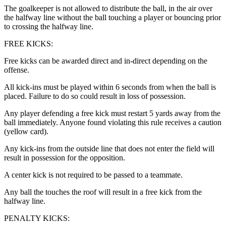
The goalkeeper is not allowed to distribute the ball, in the air over
the halfway line without the ball touching a player or bouncing prior
to crossing the halfway line.​​​​‌ ‍ ​‍​‍‌‍ ‌ ​‍‌‍‍‌‌‍‌ ‌‍‍‌‌‍ ‍​‍​‍​ ‍‍​‍​‍‌ ​ ‌‍​‌‌‍ ‍‌‍‍‌‌ ‌​‌ ‍‌​‍ ‍‌‍‍‌‌‍ ​‍​‍​‍ ​​‍​‍‌‍‍​‌ ​‍‌‍‌‌‌‍‌‍​‍​‍​ ‍‍​‍​‍‌‍‍​‌ ‌​‌ ‌​‌ ​​‌ ​ ​ ‍‍​‍ ​‍ ‌‍​ ‌‍‍​‌‍‌‌‌‍ ​‌ ​ ‌‍‌‌‌‍​‌‌ ​​‌‍‍‌‌‍‌‌‌ ​‍‌ ​ ​‍ ‍‌ ​ ‌‍​‌‌‍ ‍‌‍‍‌‌ ‌​‌ ‍‌​‍ ‍‌ ​ ‌ ‌​‌ ‌‌‌‍‌​‌‍‍‌‌‍ ​‍ ‌‍‍‌‌‍ ‍‌ ‌​‌‍‌‌‌‍ ‍‌ ‌​​‍ ‌‍‌‌‌‍‌​‌‍‍‌‌ ‌​​‍ ‌‍ ‌‌‍ ‌‍‌​‌‍‌‌​ ‌‌ ​​‌ ​‍‌‍‌‌‌ ​ ‌‍‌‌‌‍ ‍‌ ‌​‌‍​‌‌ ‌​‌‍‍‌‌‍ ‌‍ ‍​ ‍ ‌‍‍‌‌‍‌​​ ‌‌‍​‍​ ‌‌​ ‍​​ ‍‌​ ​‌​ ‍​‌‍‌‍​ ‍​​‍ ‌‌‍​‌‌‍​ ​ ‍​​ ‌​​‍ ‌​ ‌​​ ‌ ‌‍​‍​ ​‌​‍ ‌​ ‍​​ ​​​ ‌‌‌‍‌​​‍ ‌​ ​​​ ‌ ​ ​‌‌‍‌‍​ ​‌​ ‌‌​ ‍​​ ‍‌​ ‍​​ ‌‌​ ‌‌​ ​​​ ‍ ‌ ‌​‌ ‍‌‌ ​​‌‍‌‌​ ‌‌‍‌‍‌‍​‌‌ ​‌​ ‍ ‌ ​​‌‍​‌‌ ‌​‌‍‍​​ ‌‌ ​‍‌‍‍‌‌‍​ ‌‍‍​‌‌‌​‌‍‌‌‌ ‍​‌ ‌​​‍‌‌​ ‌‌‌​​‍‌‌ ‌‍‍ ‌‍‌‌‌ ‍‌​‍‌‌​ ​ ‌​‌​​‍‌‌​ ​ ‌​‌​​‍‌‌​ ​‍​ ​‍​ ‍​‌‍​‌‌‍​‌​ ‍​​ ‌ ‌‍​‍​ ​‌​ ‌​​ ​‍​ ‌‍​ ‌‍​ ‌​​‍‌‌​ ​‍​ ​‍​‍‌‌​ ‌‌‌​‌​​‍ ‍‌‍​ ‌‍‍​‌‍‍‌‌‍ ​‌‍‌​‌ ​‍‌‍‌‌‌‍ ‍​‍‌‌​ ‌‌‌​​‍‌‌ ‌‍‍ ‌‍‌‌‌ ‍‌​‍‌‌​ ​ ‌​‌​​‍‌‌​ ​ ‌​‌​​‍‌‌​ ​‍​ ​‍​ ‌‍​ ​ ​ ​​‌‍‌​​ ‌ ‌‍​ ​ ​‌​ ​​​ ‌​‌‍‌‌​ ‌‍​ ​‍​‍‌‌​ ​‍​ ​‍​‍‌‌​ ‌‌‌​‌​​‍ ‍‌ ‌​‌‍‌‌‌ ‍​‌ ‌​​ ‌‍​‍‌‍​‌‌ ​ ‌‍‌‌‌‌‌‌‌ ​‍‌‍ ​​ ‌‌‍‍​‌ ‌​‌ ‌​‌ ​​‌ ​ ​‍‌‌​ ​ ‌​​‌​‍‌‌​ ​‍‌​‌‍​‍‌‌​ ​‍‌​‌‍‌‍​ ‌‍‍​‌‍‌‌‌‍ ​‌ ​ ‌‍‌‌‌‍​‌‌ ​​‌‍‍‌‌‍‌‌‌ ​‍‌ ​ ​‍ ‍‌ ​ ‌‍​‌‌‍ ‍‌‍‍‌‌ ‌​‌ ‍‌​‍ ‍‌ ​ ‌ ‌​‌ ‌‌‌‍‌​‌‍‍‌‌‍ ​‍‌‍‌‍‍‌‌‍‌​​ ‌‌‍​‍​ ‌‌​ ‍​​ ‍‌​ ​‌​ ‍​‌‍‌‍​ ‍​​‍ ‌‌‍​‌‌‍​ ​ ‍​​ ‌​​‍ ‌​ ‌​​ ‌ ‌‍​‍​ ​‌​‍ ‌​ ‍​​ ​​​ ‌‌‌‍‌​​‍ ‌​ ​​​ ‌ ​ ​‌‌‍‌‍​ ​‌​ ‌‌​ ‍​​ ‍‌​ ‍​​ ‌‌​ ‌‌​ ​​​‍‌‍‌ ‌​‌ ‍‌‌ ​​‌‍‌‌​ ‌‌‍‌‍‌‍​‌‌ ​‌​‍‌‍‌ ​​‌‍​‌‌ ‌​‌‍‍​​ ‌‌ ​‍‌‍‍‌‌‍​ ‌‍‍​‌‌‌​‌‍‌‌‌ ‍​‌ ‌​​‍‌‌​ ‌‌‌​​‍‌‌ ‌‍‍ ‌‍‌‌‌ ‍‌​‍‌‌​ ​ ‌​‌​​‍‌‌​ ​ ‌​‌​​‍‌‌​ ​‍​ ​‍​ ‍​‌‍​‌‌‍​‌​ ‍​​ ‌ ‌‍​‍​ ​‌​ ‌​​ ​‍​ ‌‍​ ‌‍​ ‌​​‍‌‌​ ​‍​ ​‍​‍‌‌​ ‌‌‌​‌​​‍ ‍‌‍​ ‌‍‍​‌‍‍‌‌‍ ​‌‍‌​‌ ​‍‌‍‌‌‌‍ ‍​‍‌‌​ ‌‌‌​​‍‌‌ ‌‍‍ ‌‍‌‌‌ ‍‌​‍‌‌​ ​ ‌​‌​​‍‌‌​ ​ ‌​‌​​‍‌‌​ ​‍​ ​‍​ ‌‍​ ​ ​ ​​‌‍‌​​ ‌ ‌‍​ ​ ​‌​ ​​​ ‌​‌‍‌‌​ ‌‍​ ​‍​‍‌‌​ ​‍​ ​‍​‍‌‌​ ‌‌‌​‌​​‍ ‍‌ ‌​‌‍‌‌‌ ‍​‌ ‌​​‍‌‍‌ ​​‌‍‌‌‌ ​‍‌ ​ ‌ ​​‌‍‌‌‌‍​ ‌ ‌​‌‍‍‌‌ ‌‍‌‍‌‌​ ‌‌ ​​‌ ‌‌‌‍​‍‌‍ ​‌‍‍‌‌ ​ ‌‍‍​‌‍‌‌‌‍‌​​‍​‍‌ ‌
FREE KICKS:​​​​‌ ‍ ​‍​‍‌‍ ‌ ​‍‌‍‍‌‌‍‌ ‌‍‍‌‌‍ ‍​‍​‍​ ‍‍​‍​‍‌ ​ ‌‍​‌‌‍ ‍‌‍‍‌‌ ‌​‌ ‍‌​‍ ‍‌‍‍‌‌‍ ​‍​‍​‍ ​​‍​‍‌‍‍​‌ ​‍‌‍‌‌‌‍‌‍​‍​‍​ ‍‍​‍​‍‌‍‍​‌ ‌​‌ ‌​‌ ​​‌ ​ ​ ‍‍​‍ ​‍ ‌‍​ ‌‍‍​‌‍‌‌‌‍ ​‌ ​ ‌‍‌‌‌‍​‌‌ ​​‌‍‍‌‌‍‌‌‌ ​‍‌ ​ ​‍ ‍‌ ​ ‌‍​‌‌‍ ‍‌‍‍‌‌ ‌​‌ ‍‌​‍ ‍‌ ​ ‌ ‌​‌ ‌‌‌‍‌​‌‍‍‌‌‍ ​‍ ‌‍‍‌‌‍ ‍‌ ‌​‌‍‌‌‌‍ ‍‌ ‌​​‍ ‌‍‌‌‌‍‌​‌‍‍‌‌ ‌​​‍ ‌‍ ‌‌‍ ‌‍‌​‌‍‌‌​ ‌‌ ​​‌ ​‍‌‍‌‌‌ ​ ‌‍‌‌‌‍ ‍‌ ‌​‌‍​‌‌ ‌​‌‍‍‌‌‍ ‌‍ ‍​ ‍ ‌‍‍‌‌‍‌​​ ‌‌‍​‍​ ‌‌​ ‍​​ ‍‌​ ​‌​ ‍​‌‍‌‍​ ‍​​‍ ‌‌‍​‌‌‍​ ​ ‍​​ ‌​​‍ ‌​ ‌​​ ‌ ‌‍​‍​ ​‌​‍ ‌​ ‍​​ ​​​ ‌‌‌‍‌​​‍ ‌​ ​​​ ‌ ​ ​‌‌‍‌‍​ ​‌​ ‌‌​ ‍​​ ‍‌​ ‍​​ ‌‌​ ‌‌​ ​​​ ‍ ‌ ‌​‌ ‍‌‌ ​​‌‍‌‌​ ‌‌‍‌‍‌‍​‌‌ ​‌​ ‍ ‌ ​​‌‍​‌‌ ‌​‌‍‍​​ ‌‌ ​‍‌‍‍‌‌‍​ ‌‍‍​‌‌‌​‌‍‌‌‌ ‍​‌ ‌​​‍‌‌​ ‌‌‌​​‍‌‌ ‌‍‍ ‌‍‌‌‌ ‍‌​‍‌‌​ ​ ‌​‌​​‍‌‌​ ​ ‌​‌​​‍‌‌​ ​‍​ ​‍​ ‍‌​ ‌‍‌‍‌‍​ ​ ​ ‌‍​ ​‍​ ‍​‌‍‌‍​ ​​​ ‌‌​ ​‌​ ​‌​‍‌‌​ ​‍​ ​‍​‍‌‌​ ‌‌‌​‌​​‍ ‍‌‍​ ‌‍‍​‌‍‍‌‌‍ ​‌‍‌​‌ ​‍‌‍‌‌‌‍ ‍​‍‌‌​ ‌‌‌​​‍‌‌ ‌‍‍ ‌‍‌‌‌ ‍‌​‍‌‌​ ​ ‌​‌​​‍‌‌​ ​ ‌​‌​​‍‌‌​ ​‍​ ​‍‌‍‌‍‌‍​ ​ ‌​​ ​‍‌‍‌‍​ ‌​​ ‍‌​ ​‌‌‍‌​​ ​‍‌‍‌​‌‍‌​​‍‌‌​ ​‍​ ​‍​‍‌‌​ ‌‌‌​‌​​‍ ‍‌ ‌​‌‍‌‌‌ ‍​‌ ‌​​ ‌‍​‍‌‍​‌‌ ​ ‌‍‌‌‌‌‌‌‌ ​‍‌‍ ​​ ‌‌‍‍​‌ ‌​‌ ‌​‌ ​​‌ ​ ​‍‌‌​ ​ ‌​​‌​‍‌‌​ ​‍‌​‌‍​‍‌‌​ ​‍‌​‌‍‌‍​ ‌‍‍​‌‍‌‌‌‍ ​‌ ​ ‌‍‌‌‌‍​‌‌ ​​‌‍‍‌‌‍‌‌‌ ​‍‌ ​ ​‍ ‍‌ ​ ‌‍​‌‌‍ ‍‌‍‍‌‌ ‌​‌ ‍‌​‍ ‍‌ ​ ‌ ‌​‌ ‌‌‌‍‌​‌‍‍‌‌‍ ​‍‌‍‌‍‍‌‌‍‌​​ ‌‌‍​‍​ ‌‌​ ‍​​ ‍‌​ ​‌​ ‍​‌‍‌‍​ ‍​​‍ ‌‌‍​‌‌‍​ ​ ‍​​ ‌​​‍ ‌​ ‌​​ ‌ ‌‍​‍​ ​‌​‍ ‌​ ‍​​ ​​​ ‌‌‌‍‌​​‍ ‌​ ​​​ ‌ ​ ​‌‌‍‌‍​ ​‌​ ‌‌​ ‍​​ ‍‌​ ‍​​ ‌‌​ ‌‌​ ​​​‍‌‍‌ ‌​‌ ‍‌‌ ​​‌‍‌‌​ ‌‌‍‌‍‌‍​‌‌ ​‌​‍‌‍‌ ​​‌‍​‌‌ ‌​‌‍‍​​ ‌‌ ​‍‌‍‍‌‌‍​ ‌‍‍​‌‌‌​‌‍‌‌‌ ‍​‌ ‌​​‍‌‌​ ‌‌‌​​‍‌‌ ‌‍‍ ‌‍‌‌‌ ‍‌​‍‌‌​ ​ ‌​‌​​‍‌‌​ ​ ‌​‌​​‍‌‌​ ​‍​ ​‍​ ‍‌​ ‌‍‌‍‌‍​ ​ ​ ‌‍​ ​‍​ ‍​‌‍‌‍​ ​​​ ‌‌​ ​‌​ ​‌​‍‌‌​ ​‍​ ​‍​‍‌‌​ ‌‌‌​‌​​‍ ‍‌‍​ ‌‍‍​‌‍‍‌‌‍ ​‌‍‌​‌ ​‍‌‍‌‌‌‍ ‍​‍‌‌​ ‌‌‌​​‍‌‌ ‌‍‍ ‌‍‌‌‌ ‍‌​‍‌‌​ ​ ‌​‌​​‍‌‌​ ​ ‌​‌​​‍‌‌​ ​‍​ ​‍‌‍‌‍‌‍​ ​ ‌​​ ​‍‌‍‌‍​ ‌​​ ‍‌​ ​‌‌‍‌​​ ​‍‌‍‌​‌‍‌​​‍‌‌​ ​‍​ ​‍​‍‌‌​ ‌‌‌​‌​​‍ ‍‌ ‌​‌‍‌‌‌ ‍​‌ ‌​​‍‌‍‌ ​​‌‍‌‌‌ ​‍‌ ​ ‌ ​​‌‍‌‌‌‍​ ‌ ‌​‌‍‍‌‌ ‌‍‌‍‌‌​ ‌‌ ​​‌ ‌‌‌‍​‍‌‍ ​‌‍‍‌‌ ​ ‌‍‍​‌‍‌‌‌‍‌​​‍​‍‌ ‌
Free kicks can be awarded direct and in-direct depending on the
offense.​​​​‌ ‍ ​‍​‍‌‍ ‌ ​‍‌‍‍‌‌‍‌ ‌‍‍‌‌‍ ‍​‍​‍​ ‍‍​‍​‍‌ ​ ‌‍​‌‌‍ ‍‌‍‍‌‌ ‌​‌ ‍‌​‍ ‍‌‍‍‌‌‍ ​‍​‍​‍ ​​‍​‍‌‍‍​‌ ​‍‌‍‌‌‌‍‌‍​‍​‍​ ‍‍​‍​‍‌‍‍​‌ ‌​‌ ‌​‌ ​​‌ ​ ​ ‍‍​‍ ​‍ ‌‍​ ‌‍‍​‌‍‌‌‌‍ ​‌ ​ ‌‍‌‌‌‍​‌‌ ​​‌‍‍‌‌‍‌‌‌ ​‍‌ ​ ​‍ ‍‌ ​ ‌‍​‌‌‍ ‍‌‍‍‌‌ ‌​‌ ‍‌​‍ ‍‌ ​ ‌ ‌​‌ ‌‌‌‍‌​‌‍‍‌‌‍ ​‍ ‌‍‍‌‌‍ ‍‌ ‌​‌‍‌‌‌‍ ‍‌ ‌​​‍ ‌‍‌‌‌‍‌​‌‍‍‌‌ ‌​​‍ ‌‍ ‌‌‍ ‌‍‌​‌‍‌‌​ ‌‌ ​​‌ ​‍‌‍‌‌‌ ​ ‌‍‌‌‌‍ ‍‌ ‌​‌‍​‌‌ ‌​‌‍‍‌‌‍ ‌‍ ‍​ ‍ ‌‍‍‌‌‍‌​​ ‌‌‍​‍​ ‌‌​ ‍​​ ‍‌​ ​‌​ ‍​‌‍‌‍​ ‍​​‍ ‌‌‍​‌‌‍​ ​ ‍​​ ‌​​‍ ‌​ ‌​​ ‌ ‌‍​‍​ ​‌​‍ ‌​ ‍​​ ​​​ ‌‌‌‍‌​​‍ ‌​ ​​​ ‌ ​ ​‌‌‍‌‍​ ​‌​ ‌‌​ ‍​​ ‍‌​ ‍​​ ‌‌​ ‌‌​ ​​​ ‍ ‌ ‌​‌ ‍‌‌ ​​‌‍‌‌​ ‌‌‍‌‍‌‍​‌‌ ​‌​ ‍ ‌ ​​‌‍​‌‌ ‌​‌‍‍​​ ‌‌ ​‍‌‍‍‌‌‍​ ‌‍‍​‌‌‌​‌‍‌‌‌ ‍​‌ ‌​​‍‌‌​ ‌‌‌​​‍‌‌ ‌‍‍ ‌‍‌‌‌ ‍‌​‍‌‌​ ​ ‌​‌​​‍‌‌​ ​ ‌​‌​​‍‌‌​ ​‍​ ​‍​ ​‌​ ​‌‌‍​‌‌‍‌​​ ‌ ​ ​​‌‍‌​‌‍​‌‌‍​‍​ ‌‍​ ​‍​ ​‍​‍‌‌​ ​‍​ ​‍​‍‌‌​ ‌‌‌​‌​​‍ ‍‌‍​ ‌‍‍​‌‍‍‌‌‍ ​‌‍‌​‌ ​‍‌‍‌‌‌‍ ‍​‍‌‌​ ‌‌‌​​‍‌‌ ‌‍‍ ‌‍‌‌‌ ‍‌​‍‌‌​ ​ ‌​‌​​‍‌‌​ ​ ‌​‌​​‍‌‌​ ​‍​ ​‍​ ‌‍‌‍‌‍​ ​‍​ ‍​​ ‍​​ ​​​ ​ ‌‍​ ​ ‌​​ ​‍‌‍‌​​ ‌​​‍‌‌​ ​‍​ ​‍​‍‌‌​ ‌‌‌​‌​​‍ ‍‌ ‌​‌‍‌‌‌ ‍​‌ ‌​​ ‌‍​‍‌‍​‌‌ ​ ‌‍‌‌‌‌‌‌‌ ​‍‌‍ ​​ ‌‌‍‍​‌ ‌​‌ ‌​‌ ​​‌ ​ ​‍‌‌​ ​ ‌​​‌​‍‌‌​ ​‍‌​‌‍​‍‌‌​ ​‍‌​‌‍‌‍​ ‌‍‍​‌‍‌‌‌‍ ​‌ ​ ‌‍‌‌‌‍​‌‌ ​​‌‍‍‌‌‍‌‌‌ ​‍‌ ​ ​‍ ‍‌ ​ ‌‍​‌‌‍ ‍‌‍‍‌‌ ‌​‌ ‍‌​‍ ‍‌ ​ ‌ ‌​‌ ‌‌‌‍‌​‌‍‍‌‌‍ ​‍‌‍‌‍‍‌‌‍‌​​ ‌‌‍​‍​ ‌‌​ ‍​​ ‍‌​ ​‌​ ‍​‌‍‌‍​ ‍​​‍ ‌‌‍​‌‌‍​ ​ ‍​​ ‌​​‍ ‌​ ‌​​ ‌ ‌‍​‍​ ​‌​‍ ‌​ ‍​​ ​​​ ‌‌‌‍‌​​‍ ‌​ ​​​ ‌ ​ ​‌‌‍‌‍​ ​‌​ ‌‌​ ‍​​ ‍‌​ ‍​​ ‌‌​ ‌‌​ ​​​‍‌‍‌ ‌​‌ ‍‌‌ ​​‌‍‌‌​ ‌‌‍‌‍‌‍​‌‌ ​‌​‍‌‍‌ ​​‌‍​‌‌ ‌​‌‍‍​​ ‌‌ ​‍‌‍‍‌‌‍​ ‌‍‍​‌‌‌​‌‍‌‌‌ ‍​‌ ‌​​‍‌‌​ ‌‌‌​​‍‌‌ ‌‍‍ ‌‍‌‌‌ ‍‌​‍‌‌​ ​ ‌​‌​​‍‌‌​ ​ ‌​‌​​‍‌‌​ ​‍​ ​‍​ ​‌​ ​‌‌‍​‌‌‍‌​​ ‌ ​ ​​‌‍‌​‌‍​‌‌‍​‍​ ‌‍​ ​‍​ ​‍​‍‌‌​ ​‍​ ​‍​‍‌‌​ ‌‌‌​‌​​‍ ‍‌‍​ ‌‍‍​‌‍‍‌‌‍ ​‌‍‌​‌ ​‍‌‍‌‌‌‍ ‍​‍‌‌​ ‌‌‌​​‍‌‌ ‌‍‍ ‌‍‌‌‌ ‍‌​‍‌‌​ ​ ‌​‌​​‍‌‌​ ​ ‌​‌​​‍‌‌​ ​‍​ ​‍​ ‌‍‌‍‌‍​ ​‍​ ‍​​ ‍​​ ​​​ ​ ‌‍​ ​ ‌​​ ​‍‌‍‌​​ ‌​​‍‌‌​ ​‍​ ​‍​‍‌‌​ ‌‌‌​‌​​‍ ‍‌ ‌​‌‍‌‌‌ ‍​‌ ‌​​‍‌‍‌ ​​‌‍‌‌‌ ​‍‌ ​ ‌ ​​‌‍‌‌‌‍​ ‌ ‌​‌‍‍‌‌ ‌‍‌‍‌‌​ ‌‌ ​​‌ ‌‌‌‍​‍‌‍ ​‌‍‍‌‌ ​ ‌‍‍​‌‍‌‌‌‍‌​​‍​‍‌ ‌
All kick-ins must be played within 6 seconds from when the ball is
placed. Failure to do so could result in loss of possession.​​​​‌ ‍ ​‍​‍‌‍ ‌ ​‍‌‍‍‌‌‍‌ ‌‍‍‌‌‍ ‍​‍​‍​ ‍‍​‍​‍‌ ​ ‌‍​‌‌‍ ‍‌‍‍‌‌ ‌​‌ ‍‌​‍ ‍‌‍‍‌‌‍ ​‍​‍​‍ ​​‍​‍‌‍‍​‌ ​‍‌‍‌‌‌‍‌‍​‍​‍​ ‍‍​‍​‍‌‍‍​‌ ‌​‌ ‌​‌ ​​‌ ​ ​ ‍‍​‍ ​‍ ‌‍​ ‌‍‍​‌‍‌‌‌‍ ​‌ ​ ‌‍‌‌‌‍​‌‌ ​​‌‍‍‌‌‍‌‌‌ ​‍‌ ​ ​‍ ‍‌ ​ ‌‍​‌‌‍ ‍‌‍‍‌‌ ‌​‌ ‍‌​‍ ‍‌ ​ ‌ ‌​‌ ‌‌‌‍‌​‌‍‍‌‌‍ ​‍ ‌‍‍‌‌‍ ‍‌ ‌​‌‍‌‌‌‍ ‍‌ ‌​​‍ ‌‍‌‌‌‍‌​‌‍‍‌‌ ‌​​‍ ‌‍ ‌‌‍ ‌‍‌​‌‍‌‌​ ‌‌ ​​‌ ​‍‌‍‌‌‌ ​ ‌‍‌‌‌‍ ‍‌ ‌​‌‍​‌‌ ‌​‌‍‍‌‌‍ ‌‍ ‍​ ‍ ‌‍‍‌‌‍‌​​ ‌‌‍​‍​ ‌‌​ ‍​​ ‍‌​ ​‌​ ‍​‌‍‌‍​ ‍​​‍ ‌‌‍​‌‌‍​ ​ ‍​​ ‌​​‍ ‌​ ‌​​ ‌ ‌‍​‍​ ​‌​‍ ‌​ ‍​​ ​​​ ‌‌‌‍‌​​‍ ‌​ ​​​ ‌ ​ ​‌‌‍‌‍​ ​‌​ ‌‌​ ‍​​ ‍‌​ ‍​​ ‌‌​ ‌‌​ ​​​ ‍ ‌ ‌​‌ ‍‌‌ ​​‌‍‌‌​ ‌‌‍‌‍‌‍​‌‌ ​‌​ ‍ ‌ ​​‌‍​‌‌ ‌​‌‍‍​​ ‌‌ ​‍‌‍‍‌‌‍​ ‌‍‍​‌‌‌​‌‍‌‌‌ ‍​‌ ‌​​‍‌‌​ ‌‌‌​​‍‌‌ ‌‍‍ ‌‍‌‌‌ ‍‌​‍‌‌​ ​ ‌​‌​​‍‌‌​ ​ ‌​‌​​‍‌‌​ ​‍​ ​‍​ ‌ ‌‍‌‍‌‍‌‍​ ‌​​ ​​​ ‌​‌‍​‍‌‍‌‌‌‍‌‌‌‍​‌​ ​​​ ‍​​‍‌‌​ ​‍​ ​‍​‍‌‌​ ‌‌‌​‌​​‍ ‍‌‍​ ‌‍‍​‌‍‍‌‌‍ ​‌‍‌​‌ ​‍‌‍‌‌‌‍ ‍​‍‌‌​ ‌‌‌​​‍‌‌ ‌‍‍ ‌‍‌‌‌ ‍‌​‍‌‌​ ​ ‌​‌​​‍‌‌​ ​ ‌​‌​​‍‌‌​ ​‍​ ​‍​ ‌‍‌‍‌‌​ ‍‌​ ‌​​ ‍‌‌‍​‌​ ​ ‌‍‌‍‌‍‌‍‌‍​‍​ ‌‌‌‍‌​​‍‌‌​ ​‍​ ​‍​‍‌‌​ ‌‌‌​‌​​‍ ‍‌ ‌​‌‍‌‌‌ ‍​‌ ‌​​ ‌‍​‍‌‍​‌‌ ​ ‌‍‌‌‌‌‌‌‌ ​‍‌‍ ​​ ‌‌‍‍​‌ ‌​‌ ‌​‌ ​​‌ ​ ​‍‌‌​ ​ ‌​​‌​‍‌‌​ ​‍‌​‌‍​‍‌‌​ ​‍‌​‌‍‌‍​ ‌‍‍​‌‍‌‌‌‍ ​‌ ​ ‌‍‌‌‌‍​‌‌ ​​‌‍‍‌‌‍‌‌‌ ​‍‌ ​ ​‍ ‍‌ ​ ‌‍​‌‌‍ ‍‌‍‍‌‌ ‌​‌ ‍‌​‍ ‍‌ ​ ‌ ‌​‌ ‌‌‌‍‌​‌‍‍‌‌‍ ​‍‌‍‌‍‍‌‌‍‌​​ ‌‌‍​‍​ ‌‌​ ‍​​ ‍‌​ ​‌​ ‍​‌‍‌‍​ ‍​​‍ ‌‌‍​‌‌‍​ ​ ‍​​ ‌​​‍ ‌​ ‌​​ ‌ ‌‍​‍​ ​‌​‍ ‌​ ‍​​ ​​​ ‌‌‌‍‌​​‍ ‌​ ​​​ ‌ ​ ​‌‌‍‌‍​ ​‌​ ‌‌​ ‍​​ ‍‌​ ‍​​ ‌‌​ ‌‌​ ​​​‍‌‍‌ ‌​‌ ‍‌‌ ​​‌‍‌‌​ ‌‌‍‌‍‌‍​‌‌ ​‌​‍‌‍‌ ​​‌‍​‌‌ ‌​‌‍‍​​ ‌‌ ​‍‌‍‍‌‌‍​ ‌‍‍​‌‌‌​‌‍‌‌‌ ‍​‌ ‌​​‍‌‌​ ‌‌‌​​‍‌‌ ‌‍‍ ‌‍‌‌‌ ‍‌​‍‌‌​ ​ ‌​‌​​‍‌‌​ ​ ‌​‌​​‍‌‌​ ​‍​ ​‍​ ‌ ‌‍‌‍‌‍‌‍​ ‌​​ ​​​ ‌​‌‍​‍‌‍‌‌‌‍‌‌‌‍​‌​ ​​​ ‍​​‍‌‌​ ​‍​ ​‍​‍‌‌​ ‌‌‌​‌​​‍ ‍‌‍​ ‌‍‍​‌‍‍‌‌‍ ​‌‍‌​‌ ​‍‌‍‌‌‌‍ ‍​‍‌‌​ ‌‌‌​​‍‌‌ ‌‍‍ ‌‍‌‌‌ ‍‌​‍‌‌​ ​ ‌​‌​​‍‌‌​ ​ ‌​‌​​‍‌‌​ ​‍​ ​‍​ ‌‍‌‍‌‌​ ‍‌​ ‌​​ ‍‌‌‍​‌​ ​ ‌‍‌‍‌‍‌‍‌‍​‍​ ‌‌‌‍‌​​‍‌‌​ ​‍​ ​‍​‍‌‌​ ‌‌‌​‌​​‍ ‍‌ ‌​‌‍‌‌‌ ‍​‌ ‌​​‍‌‍‌ ​​‌‍‌‌‌ ​‍‌ ​ ‌ ​​‌‍‌‌‌‍​ ‌ ‌​‌‍‍‌‌ ‌‍‌‍‌‌​ ‌‌ ​​‌ ‌‌‌‍​‍‌‍ ​‌‍‍‌‌ ​ ‌‍‍​‌‍‌‌‌‍‌​​‍​‍‌ ‌
Any player defending a free kick must restart 5 yards away from the
ball immediately. Anyone found violating this rule receives a caution
(yellow card).​​​​‌ ‍ ​‍​‍‌‍ ‌ ​‍‌‍‍‌‌‍‌ ‌‍‍‌‌‍ ‍​‍​‍​ ‍‍​‍​‍‌ ​ ‌‍​‌‌‍ ‍‌‍‍‌‌ ‌​‌ ‍‌​‍ ‍‌‍‍‌‌‍ ​‍​‍​‍ ​​‍​‍‌‍‍​‌ ​‍‌‍‌‌‌‍‌‍​‍​‍​ ‍‍​‍​‍‌‍‍​‌ ‌​‌ ‌​‌ ​​‌ ​ ​ ‍‍​‍ ​‍ ‌‍​ ‌‍‍​‌‍‌‌‌‍ ​‌ ​ ‌‍‌‌‌‍​‌‌ ​​‌‍‍‌‌‍‌‌‌ ​‍‌ ​ ​‍ ‍‌ ​ ‌‍​‌‌‍ ‍‌‍‍‌‌ ‌​‌ ‍‌​‍ ‍‌ ​ ‌ ‌​‌ ‌‌‌‍‌​‌‍‍‌‌‍ ​‍ ‌‍‍‌‌‍ ‍‌ ‌​‌‍‌‌‌‍ ‍‌ ‌​​‍ ‌‍‌‌‌‍‌​‌‍‍‌‌ ‌​​‍ ‌‍ ‌‌‍ ‌‍‌​‌‍‌‌​ ‌‌ ​​‌ ​‍‌‍‌‌‌ ​ ‌‍‌‌‌‍ ‍‌ ‌​‌‍​‌‌ ‌​‌‍‍‌‌‍ ‌‍ ‍​ ‍ ‌‍‍‌‌‍‌​​ ‌‌‍​‍​ ‌‌​ ‍​​ ‍‌​ ​‌​ ‍​‌‍‌‍​ ‍​​‍ ‌‌‍​‌‌‍​ ​ ‍​​ ‌​​‍ ‌​ ‌​​ ‌ ‌‍​‍​ ​‌​‍ ‌​ ‍​​ ​​​ ‌‌‌‍‌​​‍ ‌​ ​​​ ‌ ​ ​‌‌‍‌‍​ ​‌​ ‌‌​ ‍​​ ‍‌​ ‍​​ ‌‌​ ‌‌​ ​​​ ‍ ‌ ‌​‌ ‍‌‌ ​​‌‍‌‌​ ‌‌‍‌‍‌‍​‌‌ ​‌​ ‍ ‌ ​​‌‍​‌‌ ‌​‌‍‍​​ ‌‌ ​‍‌‍‍‌‌‍​ ‌‍‍​‌‌‌​‌‍‌‌‌ ‍​‌ ‌​​‍‌‌​ ‌‌‌​​‍‌‌ ‌‍‍ ‌‍‌‌‌ ‍‌​‍‌‌​ ​ ‌​‌​​‍‌‌​ ​ ‌​‌​​‍‌‌​ ​‍​ ​‍​ ‌‌‌‍‌​‌‍‌‌​ ‍​​ ‌​​ ‌ ​ ​‍​ ‍​‌‍​‌‌‍​‌​ ​‌​ ​​​‍‌‌​ ​‍​ ​‍​‍‌‌​ ‌‌‌​‌​​‍ ‍‌‍​ ‌‍‍​‌‍‍‌‌‍ ​‌‍‌​‌ ​‍‌‍‌‌‌‍ ‍​‍‌‌​ ‌‌‌​​‍‌‌ ‌‍‍ ‌‍‌‌‌ ‍‌​‍‌‌​ ​ ‌​‌​​‍‌‌​ ​ ‌​‌​​‍‌‌​ ​‍​ ​‍​ ‌‍​ ‌ ‌‍‌‌​ ‍​​ ‌ ​ ​​‌‍‌‌​ ​​​ ​​‌‍​‌​ ​​​ ‍​​‍‌‌​ ​‍​ ​‍​‍‌‌​ ‌‌‌​‌​​‍ ‍‌ ‌​‌‍‌‌‌ ‍​‌ ‌​​ ‌‍​‍‌‍​‌‌ ​ ‌‍‌‌‌‌‌‌‌ ​‍‌‍ ​​ ‌‌‍‍​‌ ‌​‌ ‌​‌ ​​‌ ​ ​‍‌‌​ ​ ‌​​‌​‍‌‌​ ​‍‌​‌‍​‍‌‌​ ​‍‌​‌‍‌‍​ ‌‍‍​‌‍‌‌‌‍ ​‌ ​ ‌‍‌‌‌‍​‌‌ ​​‌‍‍‌‌‍‌‌‌ ​‍‌ ​ ​‍ ‍‌ ​ ‌‍​‌‌‍ ‍‌‍‍‌‌ ‌​‌ ‍‌​‍ ‍‌ ​ ‌ ‌​‌ ‌‌‌‍‌​‌‍‍‌‌‍ ​‍‌‍‌‍‍‌‌‍‌​​ ‌‌‍​‍​ ‌‌​ ‍​​ ‍‌​ ​‌​ ‍​‌‍‌‍​ ‍​​‍ ‌‌‍​‌‌‍​ ​ ‍​​ ‌​​‍ ‌​ ‌​​ ‌ ‌‍​‍​ ​‌​‍ ‌​ ‍​​ ​​​ ‌‌‌‍‌​​‍ ‌​ ​​​ ‌ ​ ​‌‌‍‌‍​ ​‌​ ‌‌​ ‍​​ ‍‌​ ‍​​ ‌‌​ ‌‌​ ​​​‍‌‍‌ ‌​‌ ‍‌‌ ​​‌‍‌‌​ ‌‌‍‌‍‌‍​‌‌ ​‌​‍‌‍‌ ​​‌‍​‌‌ ‌​‌‍‍​​ ‌‌ ​‍‌‍‍‌‌‍​ ‌‍‍​‌‌‌​‌‍‌‌‌ ‍​‌ ‌​​‍‌‌​ ‌‌‌​​‍‌‌ ‌‍‍ ‌‍‌‌‌ ‍‌​‍‌‌​ ​ ‌​‌​​‍‌‌​ ​ ‌​‌​​‍‌‌​ ​‍​ ​‍​ ‌‌‌‍‌​‌‍‌‌​ ‍​​ ‌​​ ‌ ​ ​‍​ ‍​‌‍​‌‌‍​‌​ ​‌​ ​​​‍‌‌​ ​‍​ ​‍​‍‌‌​ ‌‌‌​‌​​‍ ‍‌‍​ ‌‍‍​‌‍‍‌‌‍ ​‌‍‌​‌ ​‍‌‍‌‌‌‍ ‍​‍‌‌​ ‌‌‌​​‍‌‌ ‌‍‍ ‌‍‌‌‌ ‍‌​‍‌‌​ ​ ‌​‌​​‍‌‌​ ​ ‌​‌​​‍‌‌​ ​‍​ ​‍​ ‌‍​ ‌ ‌‍‌‌​ ‍​​ ‌ ​ ​​‌‍‌‌​ ​​​ ​​‌‍​‌​ ​​​ ‍​​‍‌‌​ ​‍​ ​‍​‍‌‌​ ‌‌‌​‌​​‍ ‍‌ ‌​‌‍‌‌‌ ‍​‌ ‌​​‍‌‍‌ ​​‌‍‌‌‌ ​‍‌ ​ ‌ ​​‌‍‌‌‌‍​ ‌ ‌​‌‍‍‌‌ ‌‍‌‍‌‌​ ‌‌ ​​‌ ‌‌‌‍​‍‌‍ ​‌‍‍‌‌ ​ ‌‍‍​‌‍‌‌‌‍‌​​‍​‍‌ ‌
Any kick-ins from the outside line that does not enter the field will
result in possession for the opposition.​​​​‌ ‍ ​‍​‍‌‍ ‌ ​‍‌‍‍‌‌‍‌ ‌‍‍‌‌‍ ‍​‍​‍​ ‍‍​‍​‍‌ ​ ‌‍​‌‌‍ ‍‌‍‍‌‌ ‌​‌ ‍‌​‍ ‍‌‍‍‌‌‍ ​‍​‍​‍ ​​‍​‍‌‍‍​‌ ​‍‌‍‌‌‌‍‌‍​‍​‍​ ‍‍​‍​‍‌‍‍​‌ ‌​‌ ‌​‌ ​​‌ ​ ​ ‍‍​‍ ​‍ ‌‍​ ‌‍‍​‌‍‌‌‌‍ ​‌ ​ ‌‍‌‌‌‍​‌‌ ​​‌‍‍‌‌‍‌‌‌ ​‍‌ ​ ​‍ ‍‌ ​ ‌‍​‌‌‍ ‍‌‍‍‌‌ ‌​‌ ‍‌​‍ ‍‌ ​ ‌ ‌​‌ ‌‌‌‍‌​‌‍‍‌‌‍ ​‍ ‌‍‍‌‌‍ ‍‌ ‌​‌‍‌‌‌‍ ‍‌ ‌​​‍ ‌‍‌‌‌‍‌​‌‍‍‌‌ ‌​​‍ ‌‍ ‌‌‍ ‌‍‌​‌‍‌‌​ ‌‌ ​​‌ ​‍‌‍‌‌‌ ​ ‌‍‌‌‌‍ ‍‌ ‌​‌‍​‌‌ ‌​‌‍‍‌‌‍ ‌‍ ‍​ ‍ ‌‍‍‌‌‍‌​​ ‌‌‍​‍​ ‌‌​ ‍​​ ‍‌​ ​‌​ ‍​‌‍‌‍​ ‍​​‍ ‌‌‍​‌‌‍​ ​ ‍​​ ‌​​‍ ‌​ ‌​​ ‌ ‌‍​‍​ ​‌​‍ ‌​ ‍​​ ​​​ ‌‌‌‍‌​​‍ ‌​ ​​​ ‌ ​ ​‌‌‍‌‍​ ​‌​ ‌‌​ ‍​​ ‍‌​ ‍​​ ‌‌​ ‌‌​ ​​​ ‍ ‌ ‌​‌ ‍‌‌ ​​‌‍‌‌​ ‌‌‍‌‍‌‍​‌‌ ​‌​ ‍ ‌ ​​‌‍​‌‌ ‌​‌‍‍​​ ‌‌ ​‍‌‍‍‌‌‍​ ‌‍‍​‌‌‌​‌‍‌‌‌ ‍​‌ ‌​​‍‌‌​ ‌‌‌​​‍‌‌ ‌‍‍ ‌‍‌‌‌ ‍‌​‍‌‌​ ​ ‌​‌​​‍‌‌​ ​ ‌​‌​​‍‌‌​ ​‍​ ​‍​ ‌‌​ ‌​‌‍​‌​ ​‌​ ‌‍​ ‌ ​ ‌​‌‍‌​​ ‌‌​ ‌‍‌‍‌​‌‍‌‌​‍‌‌​ ​‍​ ​‍​‍‌‌​ ‌‌‌​‌​​‍ ‍‌‍​ ‌‍‍​‌‍‍‌‌‍ ​‌‍‌​‌ ​‍‌‍‌‌‌‍ ‍​‍‌‌​ ‌‌‌​​‍‌‌ ‌‍‍ ‌‍‌‌‌ ‍‌​‍‌‌​ ​ ‌​‌​​‍‌‌​ ​ ‌​‌​​‍‌‌​ ​‍​ ​‍​ ​‍‌‍​‌‌‍​ ‌‍​‍‌‍​ ​ ​ ‌‍‌‍‌‍‌‌​ ‌ ​ ​ ​ ‍​​ ‌‍​‍‌‌​ ​‍​ ​‍​‍‌‌​ ‌‌‌​‌​​‍ ‍‌ ‌​‌‍‌‌‌ ‍​‌ ‌​​ ‌‍​‍‌‍​‌‌ ​ ‌‍‌‌‌‌‌‌‌ ​‍‌‍ ​​ ‌‌‍‍​‌ ‌​‌ ‌​‌ ​​‌ ​ ​‍‌‌​ ​ ‌​​‌​‍‌‌​ ​‍‌​‌‍​‍‌‌​ ​‍‌​‌‍‌‍​ ‌‍‍​‌‍‌‌‌‍ ​‌ ​ ‌‍‌‌‌‍​‌‌ ​​‌‍‍‌‌‍‌‌‌ ​‍‌ ​ ​‍ ‍‌ ​ ‌‍​‌‌‍ ‍‌‍‍‌‌ ‌​‌ ‍‌​‍ ‍‌ ​ ‌ ‌​‌ ‌‌‌‍‌​‌‍‍‌‌‍ ​‍‌‍‌‍‍‌‌‍‌​​ ‌‌‍​‍​ ‌‌​ ‍​​ ‍‌​ ​‌​ ‍​‌‍‌‍​ ‍​​‍ ‌‌‍​‌‌‍​ ​ ‍​​ ‌​​‍ ‌​ ‌​​ ‌ ‌‍​‍​ ​‌​‍ ‌​ ‍​​ ​​​ ‌‌‌‍‌​​‍ ‌​ ​​​ ‌ ​ ​‌‌‍‌‍​ ​‌​ ‌‌​ ‍​​ ‍‌​ ‍​​ ‌‌​ ‌‌​ ​​​‍‌‍‌ ‌​‌ ‍‌‌ ​​‌‍‌‌​ ‌‌‍‌‍‌‍​‌‌ ​‌​‍‌‍‌ ​​‌‍​‌‌ ‌​‌‍‍​​ ‌‌ ​‍‌‍‍‌‌‍​ ‌‍‍​‌‌‌​‌‍‌‌‌ ‍​‌ ‌​​‍‌‌​ ‌‌‌​​‍‌‌ ‌‍‍ ‌‍‌‌‌ ‍‌​‍‌‌​ ​ ‌​‌​​‍‌‌​ ​ ‌​‌​​‍‌‌​ ​‍​ ​‍​ ‌‌​ ‌​‌‍​‌​ ​‌​ ‌‍​ ‌ ​ ‌​‌‍‌​​ ‌‌​ ‌‍‌‍‌​‌‍‌‌​‍‌‌​ ​‍​ ​‍​‍‌‌​ ‌‌‌​‌​​‍ ‍‌‍​ ‌‍‍​‌‍‍‌‌‍ ​‌‍‌​‌ ​‍‌‍‌‌‌‍ ‍​‍‌‌​ ‌‌‌​​‍‌‌ ‌‍‍ ‌‍‌‌‌ ‍‌​‍‌‌​ ​ ‌​‌​​‍‌‌​ ​ ‌​‌​​‍‌‌​ ​‍​ ​‍​ ​‍‌‍​‌‌‍​ ‌‍​‍‌‍​ ​ ​ ‌‍‌‍‌‍‌‌​ ‌ ​ ​ ​ ‍​​ ‌‍​‍‌‌​ ​‍​ ​‍​‍‌‌​ ‌‌‌​‌​​‍ ‍‌ ‌​‌‍‌‌‌ ‍​‌ ‌​​‍‌‍‌ ​​‌‍‌‌‌ ​‍‌ ​ ‌ ​​‌‍‌‌‌‍​ ‌ ‌​‌‍‍‌‌ ‌‍‌‍‌‌​ ‌‌ ​​‌ ‌‌‌‍​‍‌‍ ​‌‍‍‌‌ ​ ‌‍‍​‌‍‌‌‌‍‌​​‍​‍‌ ‌
A center kick is not required to be passed to a teammate.​​​​‌ ‍ ​‍​‍‌‍ ‌ ​‍‌‍‍‌‌‍‌ ‌‍‍‌‌‍ ‍​‍​‍​ ‍‍​‍​‍‌ ​ ‌‍​‌‌‍ ‍‌‍‍‌‌ ‌​‌ ‍‌​‍ ‍‌‍‍‌‌‍ ​‍​‍​‍ ​​‍​‍‌‍‍​‌ ​‍‌‍‌‌‌‍‌‍​‍​‍​ ‍‍​‍​‍‌‍‍​‌ ‌​‌ ‌​‌ ​​‌ ​ ​ ‍‍​‍ ​‍ ‌‍​ ‌‍‍​‌‍‌‌‌‍ ​‌ ​ ‌‍‌‌‌‍​‌‌ ​​‌‍‍‌‌‍‌‌‌ ​‍‌ ​ ​‍ ‍‌ ​ ‌‍​‌‌‍ ‍‌‍‍‌‌ ‌​‌ ‍‌​‍ ‍‌ ​ ‌ ‌​‌ ‌‌‌‍‌​‌‍‍‌‌‍ ​‍ ‌‍‍‌‌‍ ‍‌ ‌​‌‍‌‌‌‍ ‍‌ ‌​​‍ ‌‍‌‌‌‍‌​‌‍‍‌‌ ‌​​‍ ‌‍ ‌‌‍ ‌‍‌​‌‍‌‌​ ‌‌ ​​‌ ​‍‌‍‌‌‌ ​ ‌‍‌‌‌‍ ‍‌ ‌​‌‍​‌‌ ‌​‌‍‍‌‌‍ ‌‍ ‍​ ‍ ‌‍‍‌‌‍‌​​ ‌‌‍​‍​ ‌‌​ ‍​​ ‍‌​ ​‌​ ‍​‌‍‌‍​ ‍​​‍ ‌‌‍​‌‌‍​ ​ ‍​​ ‌​​‍ ‌​ ‌​​ ‌ ‌‍​‍​ ​‌​‍ ‌​ ‍​​ ​​​ ‌‌‌‍‌​​‍ ‌​ ​​​ ‌ ​ ​‌‌‍‌‍​ ​‌​ ‌‌​ ‍​​ ‍‌​ ‍​​ ‌‌​ ‌‌​ ​​​ ‍ ‌ ‌​‌ ‍‌‌ ​​‌‍‌‌​ ‌‌‍‌‍‌‍​‌‌ ​‌​ ‍ ‌ ​​‌‍​‌‌ ‌​‌‍‍​​ ‌‌ ​‍‌‍‍‌‌‍​ ‌‍‍​‌‌‌​‌‍‌‌‌ ‍​‌ ‌​​‍‌‌​ ‌‌‌​​‍‌‌ ‌‍‍ ‌‍‌‌‌ ‍‌​‍‌‌​ ​ ‌​‌​​‍‌‌​ ​ ‌​‌​​‍‌‌​ ​‍​ ​‍​ ​​‌‍​‍​ ‌‌‌‍‌‍​ ‍​​ ​ ​ ‌‍​ ​ ‌‍‌‍​ ‍‌​ ​‌​ ‌‌​‍‌‌​ ​‍​ ​‍​‍‌‌​ ‌‌‌​‌​​‍ ‍‌‍​ ‌‍‍​‌‍‍‌‌‍ ​‌‍‌​‌ ​‍‌‍‌‌‌‍ ‍​‍‌‌​ ‌‌‌​​‍‌‌ ‌‍‍ ‌‍‌‌‌ ‍‌​‍‌‌​ ​ ‌​‌​​‍‌‌​ ​ ‌​‌​​‍‌‌​ ​‍​ ​‍​ ‌​​ ‌​‌‍​‌​ ‌‍​ ‌‌​ ‌​​ ​‌​ ​‍​ ​ ‌‍‌​​ ​‌​ ‍‌​‍‌‌​ ​‍​ ​‍​‍‌‌​ ‌‌‌​‌​​‍ ‍‌ ‌​‌‍‌‌‌ ‍​‌ ‌​​ ‌‍​‍‌‍​‌‌ ​ ‌‍‌‌‌‌‌‌‌ ​‍‌‍ ​​ ‌‌‍‍​‌ ‌​‌ ‌​‌ ​​‌ ​ ​‍‌‌​ ​ ‌​​‌​‍‌‌​ ​‍‌​‌‍​‍‌‌​ ​‍‌​‌‍‌‍​ ‌‍‍​‌‍‌‌‌‍ ​‌ ​ ‌‍‌‌‌‍​‌‌ ​​‌‍‍‌‌‍‌‌‌ ​‍‌ ​ ​‍ ‍‌ ​ ‌‍​‌‌‍ ‍‌‍‍‌‌ ‌​‌ ‍‌​‍ ‍‌ ​ ‌ ‌​‌ ‌‌‌‍‌​‌‍‍‌‌‍ ​‍‌‍‌‍‍‌‌‍‌​​ ‌‌‍​‍​ ‌‌​ ‍​​ ‍‌​ ​‌​ ‍​‌‍‌‍​ ‍​​‍ ‌‌‍​‌‌‍​ ​ ‍​​ ‌​​‍ ‌​ ‌​​ ‌ ‌‍​‍​ ​‌​‍ ‌​ ‍​​ ​​​ ‌‌‌‍‌​​‍ ‌​ ​​​ ‌ ​ ​‌‌‍‌‍​ ​‌​ ‌‌​ ‍​​ ‍‌​ ‍​​ ‌‌​ ‌‌​ ​​​‍‌‍‌ ‌​‌ ‍‌‌ ​​‌‍‌‌​ ‌‌‍‌‍‌‍​‌‌ ​‌​‍‌‍‌ ​​‌‍​‌‌ ‌​‌‍‍​​ ‌‌ ​‍‌‍‍‌‌‍​ ‌‍‍​‌‌‌​‌‍‌‌‌ ‍​‌ ‌​​‍‌‌​ ‌‌‌​​‍‌‌ ‌‍‍ ‌‍‌‌‌ ‍‌​‍‌‌​ ​ ‌​‌​​‍‌‌​ ​ ‌​‌​​‍‌‌​ ​‍​ ​‍​ ​​‌‍​‍​ ‌‌‌‍‌‍​ ‍​​ ​ ​ ‌‍​ ​ ‌‍‌‍​ ‍‌​ ​‌​ ‌‌​‍‌‌​ ​‍​ ​‍​‍‌‌​ ‌‌‌​‌​​‍ ‍‌‍​ ‌‍‍​‌‍‍‌‌‍ ​‌‍‌​‌ ​‍‌‍‌‌‌‍ ‍​‍‌‌​ ‌‌‌​​‍‌‌ ‌‍‍ ‌‍‌‌‌ ‍‌​‍‌‌​ ​ ‌​‌​​‍‌‌​ ​ ‌​‌​​‍‌‌​ ​‍​ ​‍​ ‌​​ ‌​‌‍​‌​ ‌‍​ ‌‌​ ‌​​ ​‌​ ​‍​ ​ ‌‍‌​​ ​‌​ ‍‌​‍‌‌​ ​‍​ ​‍​‍‌‌​ ‌‌‌​‌​​‍ ‍‌ ‌​‌‍‌‌‌ ‍​‌ ‌​​‍‌‍‌ ​​‌‍‌‌‌ ​‍‌ ​ ‌ ​​‌‍‌‌‌‍​ ‌ ‌​‌‍‍‌‌ ‌‍‌‍‌‌​ ‌‌ ​​‌ ‌‌‌‍​‍‌‍ ​‌‍‍‌‌ ​ ‌‍‍​‌‍‌‌‌‍‌​​‍​‍‌ ‌
Any ball the touches the roof will result in a free kick from the
halfway line.​​​​‌ ‍ ​‍​‍‌‍ ‌ ​‍‌‍‍‌‌‍‌ ‌‍‍‌‌‍ ‍​‍​‍​ ‍‍​‍​‍‌ ​ ‌‍​‌‌‍ ‍‌‍‍‌‌ ‌​‌ ‍‌​‍ ‍‌‍‍‌‌‍ ​‍​‍​‍ ​​‍​‍‌‍‍​‌ ​‍‌‍‌‌‌‍‌‍​‍​‍​ ‍‍​‍​‍‌‍‍​‌ ‌​‌ ‌​‌ ​​‌ ​ ​ ‍‍​‍ ​‍ ‌‍​ ‌‍‍​‌‍‌‌‌‍ ​‌ ​ ‌‍‌‌‌‍​‌‌ ​​‌‍‍‌‌‍‌‌‌ ​‍‌ ​ ​‍ ‍‌ ​ ‌‍​‌‌‍ ‍‌‍‍‌‌ ‌​‌ ‍‌​‍ ‍‌ ​ ‌ ‌​‌ ‌‌‌‍‌​‌‍‍‌‌‍ ​‍ ‌‍‍‌‌‍ ‍‌ ‌​‌‍‌‌‌‍ ‍‌ ‌​​‍ ‌‍‌‌‌‍‌​‌‍‍‌‌ ‌​​‍ ‌‍ ‌‌‍ ‌‍‌​‌‍‌‌​ ‌‌ ​​‌ ​‍‌‍‌‌‌ ​ ‌‍‌‌‌‍ ‍‌ ‌​‌‍​‌‌ ‌​‌‍‍‌‌‍ ‌‍ ‍​ ‍ ‌‍‍‌‌‍‌​​ ‌‌‍​‍​ ‌‌​ ‍​​ ‍‌​ ​‌​ ‍​‌‍‌‍​ ‍​​‍ ‌‌‍​‌‌‍​ ​ ‍​​ ‌​​‍ ‌​ ‌​​ ‌ ‌‍​‍​ ​‌​‍ ‌​ ‍​​ ​​​ ‌‌‌‍‌​​‍ ‌​ ​​​ ‌ ​ ​‌‌‍‌‍​ ​‌​ ‌‌​ ‍​​ ‍‌​ ‍​​ ‌‌​ ‌‌​ ​​​ ‍ ‌ ‌​‌ ‍‌‌ ​​‌‍‌‌​ ‌‌‍‌‍‌‍​‌‌ ​‌​ ‍ ‌ ​​‌‍​‌‌ ‌​‌‍‍​​ ‌‌ ​‍‌‍‍‌‌‍​ ‌‍‍​‌‌‌​‌‍‌‌‌ ‍​‌ ‌​​‍‌‌​ ‌‌‌​​‍‌‌ ‌‍‍ ‌‍‌‌‌ ‍‌​‍‌‌​ ​ ‌​‌​​‍‌‌​ ​ ‌​‌​​‍‌‌​ ​‍​ ​‍​ ​‌‌‍​‌​ ‌​​ ​​‌‍​‌‌‍​ ​ ​‌‌‍‌‍​ ​‌​ ‌‍‌‍​‌​ ‌‌​‍‌‌​ ​‍​ ​‍​‍‌‌​ ‌‌‌​‌​​‍ ‍‌‍​ ‌‍‍​‌‍‍‌‌‍ ​‌‍‌​‌ ​‍‌‍‌‌‌‍ ‍​‍‌‌​ ‌‌‌​​‍‌‌ ‌‍‍ ‌‍‌‌‌ ‍‌​‍‌‌​ ​ ‌​‌​​‍‌‌​ ​ ‌​‌​​‍‌‌​ ​‍​ ​‍​ ​‌​ ‌ ‌‍​‍​ ‍‌‌‍‌​‌‍​‌​ ‍‌‌‍‌‍‌‍‌‍​ ‌‍​ ​‍​ ​‍​‍‌‌​ ​‍​ ​‍​‍‌‌​ ‌‌‌​‌​​‍ ‍‌ ‌​‌‍‌‌‌ ‍​‌ ‌​​ ‌‍​‍‌‍​‌‌ ​ ‌‍‌‌‌‌‌‌‌ ​‍‌‍ ​​ ‌‌‍‍​‌ ‌​‌ ‌​‌ ​​‌ ​ ​‍‌‌​ ​ ‌​​‌​‍‌‌​ ​‍‌​‌‍​‍‌‌​ ​‍‌​‌‍‌‍​ ‌‍‍​‌‍‌‌‌‍ ​‌ ​ ‌‍‌‌‌‍​‌‌ ​​‌‍‍‌‌‍‌‌‌ ​‍‌ ​ ​‍ ‍‌ ​ ‌‍​‌‌‍ ‍‌‍‍‌‌ ‌​‌ ‍‌​‍ ‍‌ ​ ‌ ‌​‌ ‌‌‌‍‌​‌‍‍‌‌‍ ​‍‌‍‌‍‍‌‌‍‌​​ ‌‌‍​‍​ ‌‌​ ‍​​ ‍‌​ ​‌​ ‍​‌‍‌‍​ ‍​​‍ ‌‌‍​‌‌‍​ ​ ‍​​ ‌​​‍ ‌​ ‌​​ ‌ ‌‍​‍​ ​‌​‍ ‌​ ‍​​ ​​​ ‌‌‌‍‌​​‍ ‌​ ​​​ ‌ ​ ​‌‌‍‌‍​ ​‌​ ‌‌​ ‍​​ ‍‌​ ‍​​ ‌‌​ ‌‌​ ​​​‍‌‍‌ ‌​‌ ‍‌‌ ​​‌‍‌‌​ ‌‌‍‌‍‌‍​‌‌ ​‌​‍‌‍‌ ​​‌‍​‌‌ ‌​‌‍‍​​ ‌‌ ​‍‌‍‍‌‌‍​ ‌‍‍​‌‌‌​‌‍‌‌‌ ‍​‌ ‌​​‍‌‌​ ‌‌‌​​‍‌‌ ‌‍‍ ‌‍‌‌‌ ‍‌​‍‌‌​ ​ ‌​‌​​‍‌‌​ ​ ‌​‌​​‍‌‌​ ​‍​ ​‍​ ​‌‌‍​‌​ ‌​​ ​​‌‍​‌‌‍​ ​ ​‌‌‍‌‍​ ​‌​ ‌‍‌‍​‌​ ‌‌​‍‌‌​ ​‍​ ​‍​‍‌‌​ ‌‌‌​‌​​‍ ‍‌‍​ ‌‍‍​‌‍‍‌‌‍ ​‌‍‌​‌ ​‍‌‍‌‌‌‍ ‍​‍‌‌​ ‌‌‌​​‍‌‌ ‌‍‍ ‌‍‌‌‌ ‍‌​‍‌‌​ ​ ‌​‌​​‍‌‌​ ​ ‌​‌​​‍‌‌​ ​‍​ ​‍​ ​‌​ ‌ ‌‍​‍​ ‍‌‌‍‌​‌‍​‌​ ‍‌‌‍‌‍‌‍‌‍​ ‌‍​ ​‍​ ​‍​‍‌‌​ ​‍​ ​‍​‍‌‌​ ‌‌‌​‌​​‍ ‍‌ ‌​‌‍‌‌‌ ‍​‌ ‌​​‍‌‍‌ ​​‌‍‌‌‌ ​‍‌ ​ ‌ ​​‌‍‌‌‌‍​ ‌ ‌​‌‍‍‌‌ ‌‍‌‍‌‌​ ‌‌ ​​‌ ‌‌‌‍​‍‌‍ ​‌‍‍‌‌ ​ ‌‍‍​‌‍‌‌‌‍‌​​‍​‍‌ ‌
PENALTY KICKS:​​​​‌ ‍ ​‍​‍‌‍ ‌ ​‍‌‍‍‌‌‍‌ ‌‍‍‌‌‍ ‍​‍​‍​ ‍‍​‍​‍‌ ​ ‌‍​‌‌‍ ‍‌‍‍‌‌ ‌​‌ ‍‌​‍ ‍‌‍‍‌‌‍ ​‍​‍​‍ ​​‍​‍‌‍‍​‌ ​‍‌‍‌‌‌‍‌‍​‍​‍​ ‍‍​‍​‍‌‍‍​‌ ‌​‌ ‌​‌ ​​‌ ​ ​ ‍‍​‍ ​‍ ‌‍​ ‌‍‍​‌‍‌‌‌‍ ​‌ ​ ‌‍‌‌‌‍​‌‌ ​​‌‍‍‌‌‍‌‌‌ ​‍‌ ​ ​‍ ‍‌ ​ ‌‍​‌‌‍ ‍‌‍‍‌‌ ‌​‌ ‍‌​‍ ‍‌ ​ ‌ ‌​‌ ‌‌‌‍‌​‌‍‍‌‌‍ ​‍ ‌‍‍‌‌‍ ‍‌ ‌​‌‍‌‌‌‍ ‍‌ ‌​​‍ ‌‍‌‌‌‍‌​‌‍‍‌‌ ‌​​‍ ‌‍ ‌‌‍ ‌‍‌​‌‍‌‌​ ‌‌ ​​‌ ​‍‌‍‌‌‌ ​ ‌‍‌‌‌‍ ‍‌ ‌​‌‍​‌‌ ‌​‌‍‍‌‌‍ ‌‍ ‍​ ‍ ‌‍‍‌‌‍‌​​ ‌‌‍​‍​ ‌‌​ ‍​​ ‍‌​ ​‌​ ‍​‌‍‌‍​ ‍​​‍ ‌‌‍​‌‌‍​ ​ ‍​​ ‌​​‍ ‌​ ‌​​ ‌ ‌‍​‍​ ​‌​‍ ‌​ ‍​​ ​​​ ‌‌‌‍‌​​‍ ‌​ ​​​ ‌ ​ ​‌‌‍‌‍​ ​‌​ ‌‌​ ‍​​ ‍‌​ ‍​​ ‌‌​ ‌‌​ ​​​ ‍ ‌ ‌​‌ ‍‌‌ ​​‌‍‌‌​ ‌‌‍‌‍‌‍​‌‌ ​‌​ ‍ ‌ ​​‌‍​‌‌ ‌​‌‍‍​​ ‌‌ ​‍‌‍‍‌‌‍​ ‌‍‍​‌‌‌​‌‍‌‌‌ ‍​‌ ‌​​‍‌‌​ ‌‌‌​​‍‌‌ ‌‍‍ ‌‍‌‌‌ ‍‌​‍‌‌​ ​ ‌​‌​​‍‌‌​ ​ ‌​‌​​‍‌‌​ ​‍​ ​‍‌‍​‍‌‍​ ‌‍‌​​ ‌‍‌‍​ ‌‍‌‍​ ‍‌‌‍​‍‌‍‌​​ ‍​​ ​‌​ ‌‌​‍‌‌​ ​‍​ ​‍​‍‌‌​ ‌‌‌​‌​​‍ ‍‌‍​ ‌‍‍​‌‍‍‌‌‍ ​‌‍‌​‌ ​‍‌‍‌‌‌‍ ‍​‍‌‌​ ‌‌‌​​‍‌‌ ‌‍‍ ‌‍‌‌‌ ‍‌​‍‌‌​ ​ ‌​‌​​‍‌‌​ ​ ‌​‌​​‍‌‌​ ​‍​ ​‍​ ‍‌‌‍​ ‌‍‌​‌‍​‍​ ‍​‌‍​‍‌‍‌​‌‍​‌​ ‍​​ ‍‌‌‍​‍​ ​ ​‍‌‌​ ​‍​ ​‍​‍‌‌​ ‌‌‌​‌​​‍ ‍‌ ‌​‌‍‌‌‌ ‍​‌ ‌​​ ‌‍​‍‌‍​‌‌ ​ ‌‍‌‌‌‌‌‌‌ ​‍‌‍ ​​ ‌‌‍‍​‌ ‌​‌ ‌​‌ ​​‌ ​ ​‍‌‌​ ​ ‌​​‌​‍‌‌​ ​‍‌​‌‍​‍‌‌​ ​‍‌​‌‍‌‍​ ‌‍‍​‌‍‌‌‌‍ ​‌ ​ ‌‍‌‌‌‍​‌‌ ​​‌‍‍‌‌‍‌‌‌ ​‍‌ ​ ​‍ ‍‌ ​ ‌‍​‌‌‍ ‍‌‍‍‌‌ ‌​‌ ‍‌​‍ ‍‌ ​ ‌ ‌​‌ ‌‌‌‍‌​‌‍‍‌‌‍ ​‍‌‍‌‍‍‌‌‍‌​​ ‌‌‍​‍​ ‌‌​ ‍​​ ‍‌​ ​‌​ ‍​‌‍‌‍​ ‍​​‍ ‌‌‍​‌‌‍​ ​ ‍​​ ‌​​‍ ‌​ ‌​​ ‌ ‌‍​‍​ ​‌​‍ ‌​ ‍​​ ​​​ ‌‌‌‍‌​​‍ ‌​ ​​​ ‌ ​ ​‌‌‍‌‍​ ​‌​ ‌‌​ ‍​​ ‍‌​ ‍​​ ‌‌​ ‌‌​ ​​​‍‌‍‌ ‌​‌ ‍‌‌ ​​‌‍‌‌​ ‌‌‍‌‍‌‍​‌‌ ​‌​‍‌‍‌ ​​‌‍​‌‌ ‌​‌‍‍​​ ‌‌ ​‍‌‍‍‌‌‍​ ‌‍‍​‌‌‌​‌‍‌‌‌ ‍​‌ ‌​​‍‌‌​ ‌‌‌​​‍‌‌ ‌‍‍ ‌‍‌‌‌ ‍‌​‍‌‌​ ​ ‌​‌​​‍‌‌​ ​ ‌​‌​​‍‌‌​ ​‍​ ​‍‌‍​‍‌‍​ ‌‍‌​​ ‌‍‌‍​ ‌‍‌‍​ ‍‌‌‍​‍‌‍‌​​ ‍​​ ​‌​ ‌‌​‍‌‌​ ​‍​ ​‍​‍‌‌​ ‌‌‌​‌​​‍ ‍‌‍​ ‌‍‍​‌‍‍‌‌‍ ​‌‍‌​‌ ​‍‌‍‌‌‌‍ ‍​‍‌‌​ ‌‌‌​​‍‌‌ ‌‍‍ ‌‍‌‌‌ ‍‌​‍‌‌​ ​ ‌​‌​​‍‌‌​ ​ ‌​‌​​‍‌‌​ ​‍​ ​‍​ ‍‌‌‍​ ‌‍‌​‌‍​‍​ ‍​‌‍​‍‌‍‌​‌‍​‌​ ‍​​ ‍‌‌‍​‍​ ​ ​‍‌‌​ ​‍​ ​‍​‍‌‌​ ‌‌‌​‌​​‍ ‍‌ ‌​‌‍‌‌‌ ‍​‌ ‌​​‍‌‍‌ ​​‌‍‌‌‌ ​‍‌ ​ ‌ ​​‌‍‌‌‌‍​ ‌ ‌​‌‍‍‌‌ ‌‍‌‍‌‌​ ‌‌ ​​‌ ‌‌‌‍​‍‌‍ ​‌‍‍‌‌ ​ ‌‍‍​‌‍‌‌‌‍‌​​‍​‍‌ ‌