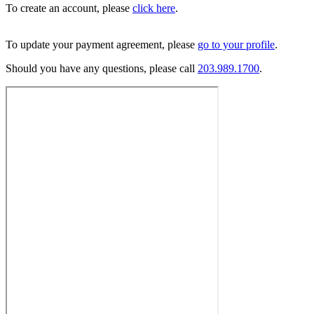
To create an account, please ​​​​‌ ‍ ​‍​‍‌‍ ‌ ​‍‌‍‍‌‌‍‌ ‌‍‍‌‌‍ ‍​‍​‍​ ‍‍​‍​‍‌ ​ ‌‍​‌‌‍ ‍‌‍‍‌‌ ‌​‌ ‍‌​‍ ‍‌‍‍‌‌‍ ​‍​‍​‍ ​​‍​‍‌‍‍​‌ ​‍‌‍‌‌‌‍‌‍​‍​‍​ ‍‍​‍​‍‌‍‍​‌ ‌​‌ ‌​‌ ​​‌ ​ ​ ‍‍​‍ ​‍ ‌‍​ ‌‍‍​‌‍‌‌‌‍ ​‌ ​ ‌‍‌‌‌‍​‌‌ ​​‌‍‍‌‌‍‌‌‌ ​‍‌ ​ ​‍ ‍‌ ​ ‌‍​‌‌‍ ‍‌‍‍‌‌ ‌​‌ ‍‌​‍ ‍‌ ​ ‌ ‌​‌ ‌‌‌‍‌​‌‍‍‌‌‍ ​‍ ‌‍‍‌‌‍ ‍‌ ‌​‌‍‌‌‌‍ ‍‌ ‌​​‍ ‌‍‌‌‌‍‌​‌‍‍‌‌ ‌​​‍ ‌‍ ‌‌‍ ‌‍‌​‌‍‌‌​ ‌‌ ​​‌ ​‍‌‍‌‌‌ ​ ‌‍‌‌‌‍ ‍‌ ‌​‌‍​‌‌ ‌​‌‍‍‌‌‍ ‌‍ ‍​ ‍ ‌‍‍‌‌‍‌​​ ‌​ ‌‌​ ​‌‌‍‌​​ ‌‍​ ​‍​ ​​‌‍​‍​ ​‍​‍ ‌​ ‍‌​ ​​‌‍‌‍‌‍‌​​‍ ‌​ ‌​‌‍‌‍‌‍‌​‌‍​‍​‍ ‌​ ‍‌​ ‍‌‌‍‌​​ ​‍​‍ ‌​ ‌‍‌‍‌‍​ ‌ ​ ​ ‌‍​ ​ ​​​ ‍​​ ‌ ‌‍‌‌​ ‌‍​ ​​​ ​​​ ‍ ‌ ‌​‌ ‍‌‌ ​​‌‍‌‌​ ‌‌‍ ​‌‍‌‌‌‍​‌‌‍‌ ‌ ‌‌‌‍‌‌​ ‍ ‌ ​​‌‍​‌‌ ‌​‌‍‍​​ ‌‌ ​​‌‍​‌‌‍‌ ‌‍‌‌‌​​‍‌ ‌‌‌‍‍‌‌‍ ​‌‍‌​‌‍‌‌‌ ​‍​‍‌‌​ ‌‌‌​​‍‌‌ ‌‍‍ ‌‍‌‌‌ ‍‌​‍‌‌​ ​ ‌​‌​​‍‌‌​ ​ ‌​‌​​‍‌‌​ ​‍​ ​‍​ ‌​‌‍​‌​ ‌‍‌‍​‌‌‍​ ​ ​‌​ ‌​​ ‍​​ ‍‌​ ‌​​ ​ ‌‍​‍​‍‌‌​ ​‍​ ​‍​‍‌‌​ ‌‌‌​‌​​‍ ‍‌‍‌​‌‍‌‌‌ ​ ‌‍​ ‌ ​‍‌‍‍‌‌ ​​‌ ‌​‌‍‍‌‌‍ ‌‍ ‍​‍‌‌​ ‌‌‌​​‍‌‌ ‌‍‍ ‌‍‌‌‌ ‍‌​‍‌‌​ ​ ‌​‌​​‍‌‌​ ​ ‌​‌​​‍‌‌​ ​‍​ ​‍‌‍​ ‌‍​ ​ ‌ ​ ‌‍‌‍​‍‌‍​‌‌‍​ ‌‍‌‌​ ‍​‌‍‌‌​ ​‍​ ‍​​‍‌‌​ ​‍​ ​‍​‍‌‌​ ‌‌‌​‌​​‍ ‍‌‍​ ‌‍‍​‌‍‍‌‌‍ ​‌‍‌​‌ ​‍‌‍‌‌‌‍ ‍​‍‌‌​ ‌‌‌​​‍‌‌ ‌‍‍ ‌‍‌‌‌ ‍‌​‍‌‌​ ​ ‌​‌​​‍‌‌​ ​ ‌​‌​​‍‌‌​ ​‍​ ​‍‌‍​‌​ ​ ​ ​ ​ ‌ ​ ‌​‌‍​‌​ ‌ ​ ‍‌‌‍‌​‌‍‌‍​ ​‌​ ‌‌​‍‌‌​ ​‍​ ​‍​‍‌‌​ ‌‌‌​‌​​‍ ‍‌ ‌​‌‍‌‌‌ ‍​‌ ‌​​ ‌‍​‍‌‍​‌‌ ​ ‌‍‌‌‌‌‌‌‌ ​‍‌‍ ​​ ‌‌‍‍​‌ ‌​‌ ‌​‌ ​​‌ ​ ​‍‌‌​ ​ ‌​​‌​‍‌‌​ ​‍‌​‌‍​‍‌‌​ ​‍‌​‌‍‌‍​ ‌‍‍​‌‍‌‌‌‍ ​‌ ​ ‌‍‌‌‌‍​‌‌ ​​‌‍‍‌‌‍‌‌‌ ​‍‌ ​ ​‍ ‍‌ ​ ‌‍​‌‌‍ ‍‌‍‍‌‌ ‌​‌ ‍‌​‍ ‍‌ ​ ‌ ‌​‌ ‌‌‌‍‌​‌‍‍‌‌‍ ​‍‌‍‌‍‍‌‌‍‌​​ ‌​ ‌‌​ ​‌‌‍‌​​ ‌‍​ ​‍​ ​​‌‍​‍​ ​‍​‍ ‌​ ‍‌​ ​​‌‍‌‍‌‍‌​​‍ ‌​ ‌​‌‍‌‍‌‍‌​‌‍​‍​‍ ‌​ ‍‌​ ‍‌‌‍‌​​ ​‍​‍ ‌​ ‌‍‌‍‌‍​ ‌ ​ ​ ‌‍​ ​ ​​​ ‍​​ ‌ ‌‍‌‌​ ‌‍​ ​​​ ​​​‍‌‍‌ ‌​‌ ‍‌‌ ​​‌‍‌‌​ ‌‌‍ ​‌‍‌‌‌‍​‌‌‍‌ ‌ ‌‌‌‍‌‌​‍‌‍‌ ​​‌‍​‌‌ ‌​‌‍‍​​ ‌‌ ​​‌‍​‌‌‍‌ ‌‍‌‌‌​​‍‌ ‌‌‌‍‍‌‌‍ ​‌‍‌​‌‍‌‌‌ ​‍​‍‌‌​ ‌‌‌​​‍‌‌ ‌‍‍ ‌‍‌‌‌ ‍‌​‍‌‌​ ​ ‌​‌​​‍‌‌​ ​ ‌​‌​​‍‌‌​ ​‍​ ​‍​ ‌​‌‍​‌​ ‌‍‌‍​‌‌‍​ ​ ​‌​ ‌​​ ‍​​ ‍‌​ ‌​​ ​ ‌‍​‍​‍‌‌​ ​‍​ ​‍​‍‌‌​ ‌‌‌​‌​​‍ ‍‌‍‌​‌‍‌‌‌ ​ ‌‍​ ‌ ​‍‌‍‍‌‌ ​​‌ ‌​‌‍‍‌‌‍ ‌‍ ‍​‍‌‌​ ‌‌‌​​‍‌‌ ‌‍‍ ‌‍‌‌‌ ‍‌​‍‌‌​ ​ ‌​‌​​‍‌‌​ ​ ‌​‌​​‍‌‌​ ​‍​ ​‍‌‍​ ‌‍​ ​ ‌ ​ ‌‍‌‍​‍‌‍​‌‌‍​ ‌‍‌‌​ ‍​‌‍‌‌​ ​‍​ ‍​​‍‌‌​ ​‍​ ​‍​‍‌‌​ ‌‌‌​‌​​‍ ‍‌‍​ ‌‍‍​‌‍‍‌‌‍ ​‌‍‌​‌ ​‍‌‍‌‌‌‍ ‍​‍‌‌​ ‌‌‌​​‍‌‌ ‌‍‍ ‌‍‌‌‌ ‍‌​‍‌‌​ ​ ‌​‌​​‍‌‌​ ​ ‌​‌​​‍‌‌​ ​‍​ ​‍‌‍​‌​ ​ ​ ​ ​ ‌ ​ ‌​‌‍​‌​ ‌ ​ ‍‌‌‍‌​‌‍‌‍​ ​‌​ ‌‌​‍‌‌​ ​‍​ ​‍​‍‌‌​ ‌‌‌​‌​​‍ ‍‌ ‌​‌‍‌‌‌ ‍​‌ ‌​​‍‌‍‌ ​​‌‍‌‌‌ ​‍‌ ​ ‌ ​​‌‍‌‌‌‍​ ‌ ‌​‌‍‍‌‌ ‌‍‌‍‌‌​ ‌‌ ​​‌ ‌‌‌‍​‍‌‍ ​‌‍‍‌‌ ​ ‌‍‍​‌‍‌‌‌‍‌​​‍​‍‌ ‌
click here​​​​‌ ‍ ​‍​‍‌‍ ‌ ​‍‌‍‍‌‌‍‌ ‌‍‍‌‌‍ ‍​‍​‍​ ‍‍​‍​‍‌ ​ ‌‍​‌‌‍ ‍‌‍‍‌‌ ‌​‌ ‍‌​‍ ‍‌‍‍‌‌‍ ​‍​‍​‍ ​​‍​‍‌‍‍​‌ ​‍‌‍‌‌‌‍‌‍​‍​‍​ ‍‍​‍​‍‌‍‍​‌ ‌​‌ ‌​‌ ​​‌ ​ ​ ‍‍​‍ ​‍ ‌‍​ ‌‍‍​‌‍‌‌‌‍ ​‌ ​ ‌‍‌‌‌‍​‌‌ ​​‌‍‍‌‌‍‌‌‌ ​‍‌ ​ ​‍ ‍‌ ​ ‌‍​‌‌‍ ‍‌‍‍‌‌ ‌​‌ ‍‌​‍ ‍‌ ​ ‌ ‌​‌ ‌‌‌‍‌​‌‍‍‌‌‍ ​‍ ‌‍‍‌‌‍ ‍‌ ‌​‌‍‌‌‌‍ ‍‌ ‌​​‍ ‌‍‌‌‌‍‌​‌‍‍‌‌ ‌​​‍ ‌‍ ‌‌‍ ‌‍‌​‌‍‌‌​ ‌‌ ​​‌ ​‍‌‍‌‌‌ ​ ‌‍‌‌‌‍ ‍‌ ‌​‌‍​‌‌ ‌​‌‍‍‌‌‍ ‌‍ ‍​ ‍ ‌‍‍‌‌‍‌​​ ‌​ ‌‌​ ​‌‌‍‌​​ ‌‍​ ​‍​ ​​‌‍​‍​ ​‍​‍ ‌​ ‍‌​ ​​‌‍‌‍‌‍‌​​‍ ‌​ ‌​‌‍‌‍‌‍‌​‌‍​‍​‍ ‌​ ‍‌​ ‍‌‌‍‌​​ ​‍​‍ ‌​ ‌‍‌‍‌‍​ ‌ ​ ​ ‌‍​ ​ ​​​ ‍​​ ‌ ‌‍‌‌​ ‌‍​ ​​​ ​​​ ‍ ‌ ‌​‌ ‍‌‌ ​​‌‍‌‌​ ‌‌‍ ​‌‍‌‌‌‍​‌‌‍‌ ‌ ‌‌‌‍‌‌​ ‍ ‌ ​​‌‍​‌‌ ‌​‌‍‍​​ ‌‌ ​​‌‍​‌‌‍‌ ‌‍‌‌‌​​‍‌ ‌‌‌‍‍‌‌‍ ​‌‍‌​‌‍‌‌‌ ​‍​‍‌‌​ ‌‌‌​​‍‌‌ ‌‍‍ ‌‍‌‌‌ ‍‌​‍‌‌​ ​ ‌​‌​​‍‌‌​ ​ ‌​‌​​‍‌‌​ ​‍​ ​‍​ ‌​‌‍​‌​ ‌‍‌‍​‌‌‍​ ​ ​‌​ ‌​​ ‍​​ ‍‌​ ‌​​ ​ ‌‍​‍​‍‌‌​ ​‍​ ​‍​‍‌‌​ ‌‌‌​‌​​‍ ‍‌‍‌​‌‍‌‌‌ ​ ‌‍​ ‌ ​‍‌‍‍‌‌ ​​‌ ‌​‌‍‍‌‌‍ ‌‍ ‍​‍‌‌​ ‌‌‌​​‍‌‌ ‌‍‍ ‌‍‌‌‌ ‍‌​‍‌‌​ ​ ‌​‌​​‍‌‌​ ​ ‌​‌​​‍‌‌​ ​‍​ ​‍‌‍​ ‌‍​ ​ ‌ ​ ‌‍‌‍​‍‌‍​‌‌‍​ ‌‍‌‌​ ‍​‌‍‌‌​ ​‍​ ‍​​‍‌‌​ ​‍​ ​‍​‍‌‌​ ‌‌‌​‌​​‍ ‍‌‍​ ‌‍‍​‌‍‍‌‌‍ ​‌‍‌​‌ ​‍‌‍‌‌‌‍ ‍​‍‌‌​ ‌‌‌​​‍‌‌ ‌‍‍ ‌‍‌‌‌ ‍‌​‍‌‌​ ​ ‌​‌​​‍‌‌​ ​ ‌​‌​​‍‌‌​ ​‍​ ​‍‌‍‌​​ ​‍​ ​ ‌‍‌​​ ‌​​ ‌‌‌‍​ ​ ‍‌​ ​ ​ ‍‌‌‍​‍‌‍‌​​‍‌‌​ ​‍​ ​‍​‍‌‌​ ‌‌‌​‌​​‍ ‍‌ ‌​‌‍‌‌‌ ‍​‌ ‌​​ ‌‍​‍‌‍​‌‌ ​ ‌‍‌‌‌‌‌‌‌ ​‍‌‍ ​​ ‌‌‍‍​‌ ‌​‌ ‌​‌ ​​‌ ​ ​‍‌‌​ ​ ‌​​‌​‍‌‌​ ​‍‌​‌‍​‍‌‌​ ​‍‌​‌‍‌‍​ ‌‍‍​‌‍‌‌‌‍ ​‌ ​ ‌‍‌‌‌‍​‌‌ ​​‌‍‍‌‌‍‌‌‌ ​‍‌ ​ ​‍ ‍‌ ​ ‌‍​‌‌‍ ‍‌‍‍‌‌ ‌​‌ ‍‌​‍ ‍‌ ​ ‌ ‌​‌ ‌‌‌‍‌​‌‍‍‌‌‍ ​‍‌‍‌‍‍‌‌‍‌​​ ‌​ ‌‌​ ​‌‌‍‌​​ ‌‍​ ​‍​ ​​‌‍​‍​ ​‍​‍ ‌​ ‍‌​ ​​‌‍‌‍‌‍‌​​‍ ‌​ ‌​‌‍‌‍‌‍‌​‌‍​‍​‍ ‌​ ‍‌​ ‍‌‌‍‌​​ ​‍​‍ ‌​ ‌‍‌‍‌‍​ ‌ ​ ​ ‌‍​ ​ ​​​ ‍​​ ‌ ‌‍‌‌​ ‌‍​ ​​​ ​​​‍‌‍‌ ‌​‌ ‍‌‌ ​​‌‍‌‌​ ‌‌‍ ​‌‍‌‌‌‍​‌‌‍‌ ‌ ‌‌‌‍‌‌​‍‌‍‌ ​​‌‍​‌‌ ‌​‌‍‍​​ ‌‌ ​​‌‍​‌‌‍‌ ‌‍‌‌‌​​‍‌ ‌‌‌‍‍‌‌‍ ​‌‍‌​‌‍‌‌‌ ​‍​‍‌‌​ ‌‌‌​​‍‌‌ ‌‍‍ ‌‍‌‌‌ ‍‌​‍‌‌​ ​ ‌​‌​​‍‌‌​ ​ ‌​‌​​‍‌‌​ ​‍​ ​‍​ ‌​‌‍​‌​ ‌‍‌‍​‌‌‍​ ​ ​‌​ ‌​​ ‍​​ ‍‌​ ‌​​ ​ ‌‍​‍​‍‌‌​ ​‍​ ​‍​‍‌‌​ ‌‌‌​‌​​‍ ‍‌‍‌​‌‍‌‌‌ ​ ‌‍​ ‌ ​‍‌‍‍‌‌ ​​‌ ‌​‌‍‍‌‌‍ ‌‍ ‍​‍‌‌​ ‌‌‌​​‍‌‌ ‌‍‍ ‌‍‌‌‌ ‍‌​‍‌‌​ ​ ‌​‌​​‍‌‌​ ​ ‌​‌​​‍‌‌​ ​‍​ ​‍‌‍​ ‌‍​ ​ ‌ ​ ‌‍‌‍​‍‌‍​‌‌‍​ ‌‍‌‌​ ‍​‌‍‌‌​ ​‍​ ‍​​‍‌‌​ ​‍​ ​‍​‍‌‌​ ‌‌‌​‌​​‍ ‍‌‍​ ‌‍‍​‌‍‍‌‌‍ ​‌‍‌​‌ ​‍‌‍‌‌‌‍ ‍​‍‌‌​ ‌‌‌​​‍‌‌ ‌‍‍ ‌‍‌‌‌ ‍‌​‍‌‌​ ​ ‌​‌​​‍‌‌​ ​ ‌​‌​​‍‌‌​ ​‍​ ​‍‌‍‌​​ ​‍​ ​ ‌‍‌​​ ‌​​ ‌‌‌‍​ ​ ‍‌​ ​ ​ ‍‌‌‍​‍‌‍‌​​‍‌‌​ ​‍​ ​‍​‍‌‌​ ‌‌‌​‌​​‍ ‍‌ ‌​‌‍‌‌‌ ‍​‌ ‌​​‍‌‍‌ ​​‌‍‌‌‌ ​‍‌ ​ ‌ ​​‌‍‌‌‌‍​ ‌ ‌​‌‍‍‌‌ ‌‍‌‍‌‌​ ‌‌ ​​‌ ‌‌‌‍​‍‌‍ ​‌‍‍‌‌ ​ ‌‍‍​‌‍‌‌‌‍‌​​‍​‍‌ ‌
.​​​​‌ ‍ ​‍​‍‌‍ ‌ ​‍‌‍‍‌‌‍‌ ‌‍‍‌‌‍ ‍​‍​‍​ ‍‍​‍​‍‌ ​ ‌‍​‌‌‍ ‍‌‍‍‌‌ ‌​‌ ‍‌​‍ ‍‌‍‍‌‌‍ ​‍​‍​‍ ​​‍​‍‌‍‍​‌ ​‍‌‍‌‌‌‍‌‍​‍​‍​ ‍‍​‍​‍‌‍‍​‌ ‌​‌ ‌​‌ ​​‌ ​ ​ ‍‍​‍ ​‍ ‌‍​ ‌‍‍​‌‍‌‌‌‍ ​‌ ​ ‌‍‌‌‌‍​‌‌ ​​‌‍‍‌‌‍‌‌‌ ​‍‌ ​ ​‍ ‍‌ ​ ‌‍​‌‌‍ ‍‌‍‍‌‌ ‌​‌ ‍‌​‍ ‍‌ ​ ‌ ‌​‌ ‌‌‌‍‌​‌‍‍‌‌‍ ​‍ ‌‍‍‌‌‍ ‍‌ ‌​‌‍‌‌‌‍ ‍‌ ‌​​‍ ‌‍‌‌‌‍‌​‌‍‍‌‌ ‌​​‍ ‌‍ ‌‌‍ ‌‍‌​‌‍‌‌​ ‌‌ ​​‌ ​‍‌‍‌‌‌ ​ ‌‍‌‌‌‍ ‍‌ ‌​‌‍​‌‌ ‌​‌‍‍‌‌‍ ‌‍ ‍​ ‍ ‌‍‍‌‌‍‌​​ ‌​ ‌‌​ ​‌‌‍‌​​ ‌‍​ ​‍​ ​​‌‍​‍​ ​‍​‍ ‌​ ‍‌​ ​​‌‍‌‍‌‍‌​​‍ ‌​ ‌​‌‍‌‍‌‍‌​‌‍​‍​‍ ‌​ ‍‌​ ‍‌‌‍‌​​ ​‍​‍ ‌​ ‌‍‌‍‌‍​ ‌ ​ ​ ‌‍​ ​ ​​​ ‍​​ ‌ ‌‍‌‌​ ‌‍​ ​​​ ​​​ ‍ ‌ ‌​‌ ‍‌‌ ​​‌‍‌‌​ ‌‌‍ ​‌‍‌‌‌‍​‌‌‍‌ ‌ ‌‌‌‍‌‌​ ‍ ‌ ​​‌‍​‌‌ ‌​‌‍‍​​ ‌‌ ​​‌‍​‌‌‍‌ ‌‍‌‌‌​​‍‌ ‌‌‌‍‍‌‌‍ ​‌‍‌​‌‍‌‌‌ ​‍​‍‌‌​ ‌‌‌​​‍‌‌ ‌‍‍ ‌‍‌‌‌ ‍‌​‍‌‌​ ​ ‌​‌​​‍‌‌​ ​ ‌​‌​​‍‌‌​ ​‍​ ​‍​ ‌​‌‍​‌​ ‌‍‌‍​‌‌‍​ ​ ​‌​ ‌​​ ‍​​ ‍‌​ ‌​​ ​ ‌‍​‍​‍‌‌​ ​‍​ ​‍​‍‌‌​ ‌‌‌​‌​​‍ ‍‌‍‌​‌‍‌‌‌ ​ ‌‍​ ‌ ​‍‌‍‍‌‌ ​​‌ ‌​‌‍‍‌‌‍ ‌‍ ‍​‍‌‌​ ‌‌‌​​‍‌‌ ‌‍‍ ‌‍‌‌‌ ‍‌​‍‌‌​ ​ ‌​‌​​‍‌‌​ ​ ‌​‌​​‍‌‌​ ​‍​ ​‍‌‍​ ‌‍​ ​ ‌ ​ ‌‍‌‍​‍‌‍​‌‌‍​ ‌‍‌‌​ ‍​‌‍‌‌​ ​‍​ ‍​​‍‌‌​ ​‍​ ​‍​‍‌‌​ ‌‌‌​‌​​‍ ‍‌‍​ ‌‍‍​‌‍‍‌‌‍ ​‌‍‌​‌ ​‍‌‍‌‌‌‍ ‍​‍‌‌​ ‌‌‌​​‍‌‌ ‌‍‍ ‌‍‌‌‌ ‍‌​‍‌‌​ ​ ‌​‌​​‍‌‌​ ​ ‌​‌​​‍‌‌​ ​‍​ ​‍​ ‌​​ ‌‍​ ‍‌‌‍​‍‌‍‌​​ ‌‌‌‍​‍​ ​​‌‍​‍‌‍‌​​ ‍‌​ ​ ​‍‌‌​ ​‍​ ​‍​‍‌‌​ ‌‌‌​‌​​‍ ‍‌ ‌​‌‍‌‌‌ ‍​‌ ‌​​ ‌‍​‍‌‍​‌‌ ​ ‌‍‌‌‌‌‌‌‌ ​‍‌‍ ​​ ‌‌‍‍​‌ ‌​‌ ‌​‌ ​​‌ ​ ​‍‌‌​ ​ ‌​​‌​‍‌‌​ ​‍‌​‌‍​‍‌‌​ ​‍‌​‌‍‌‍​ ‌‍‍​‌‍‌‌‌‍ ​‌ ​ ‌‍‌‌‌‍​‌‌ ​​‌‍‍‌‌‍‌‌‌ ​‍‌ ​ ​‍ ‍‌ ​ ‌‍​‌‌‍ ‍‌‍‍‌‌ ‌​‌ ‍‌​‍ ‍‌ ​ ‌ ‌​‌ ‌‌‌‍‌​‌‍‍‌‌‍ ​‍‌‍‌‍‍‌‌‍‌​​ ‌​ ‌‌​ ​‌‌‍‌​​ ‌‍​ ​‍​ ​​‌‍​‍​ ​‍​‍ ‌​ ‍‌​ ​​‌‍‌‍‌‍‌​​‍ ‌​ ‌​‌‍‌‍‌‍‌​‌‍​‍​‍ ‌​ ‍‌​ ‍‌‌‍‌​​ ​‍​‍ ‌​ ‌‍‌‍‌‍​ ‌ ​ ​ ‌‍​ ​ ​​​ ‍​​ ‌ ‌‍‌‌​ ‌‍​ ​​​ ​​​‍‌‍‌ ‌​‌ ‍‌‌ ​​‌‍‌‌​ ‌‌‍ ​‌‍‌‌‌‍​‌‌‍‌ ‌ ‌‌‌‍‌‌​‍‌‍‌ ​​‌‍​‌‌ ‌​‌‍‍​​ ‌‌ ​​‌‍​‌‌‍‌ ‌‍‌‌‌​​‍‌ ‌‌‌‍‍‌‌‍ ​‌‍‌​‌‍‌‌‌ ​‍​‍‌‌​ ‌‌‌​​‍‌‌ ‌‍‍ ‌‍‌‌‌ ‍‌​‍‌‌​ ​ ‌​‌​​‍‌‌​ ​ ‌​‌​​‍‌‌​ ​‍​ ​‍​ ‌​‌‍​‌​ ‌‍‌‍​‌‌‍​ ​ ​‌​ ‌​​ ‍​​ ‍‌​ ‌​​ ​ ‌‍​‍​‍‌‌​ ​‍​ ​‍​‍‌‌​ ‌‌‌​‌​​‍ ‍‌‍‌​‌‍‌‌‌ ​ ‌‍​ ‌ ​‍‌‍‍‌‌ ​​‌ ‌​‌‍‍‌‌‍ ‌‍ ‍​‍‌‌​ ‌‌‌​​‍‌‌ ‌‍‍ ‌‍‌‌‌ ‍‌​‍‌‌​ ​ ‌​‌​​‍‌‌​ ​ ‌​‌​​‍‌‌​ ​‍​ ​‍‌‍​ ‌‍​ ​ ‌ ​ ‌‍‌‍​‍‌‍​‌‌‍​ ‌‍‌‌​ ‍​‌‍‌‌​ ​‍​ ‍​​‍‌‌​ ​‍​ ​‍​‍‌‌​ ‌‌‌​‌​​‍ ‍‌‍​ ‌‍‍​‌‍‍‌‌‍ ​‌‍‌​‌ ​‍‌‍‌‌‌‍ ‍​‍‌‌​ ‌‌‌​​‍‌‌ ‌‍‍ ‌‍‌‌‌ ‍‌​‍‌‌​ ​ ‌​‌​​‍‌‌​ ​ ‌​‌​​‍‌‌​ ​‍​ ​‍​ ‌​​ ‌‍​ ‍‌‌‍​‍‌‍‌​​ ‌‌‌‍​‍​ ​​‌‍​‍‌‍‌​​ ‍‌​ ​ ​‍‌‌​ ​‍​ ​‍​‍‌‌​ ‌‌‌​‌​​‍ ‍‌ ‌​‌‍‌‌‌ ‍​‌ ‌​​‍‌‍‌ ​​‌‍‌‌‌ ​‍‌ ​ ‌ ​​‌‍‌‌‌‍​ ‌ ‌​‌‍‍‌‌ ‌‍‌‍‌‌​ ‌‌ ​​‌ ‌‌‌‍​‍‌‍ ​‌‍‍‌‌ ​ ‌‍‍​‌‍‌‌‌‍‌​​‍​‍‌ ‌
To update your payment agreement, please ​​​​‌ ‍ ​‍​‍‌‍ ‌ ​‍‌‍‍‌‌‍‌ ‌‍‍‌‌‍ ‍​‍​‍​ ‍‍​‍​‍‌ ​ ‌‍​‌‌‍ ‍‌‍‍‌‌ ‌​‌ ‍‌​‍ ‍‌‍‍‌‌‍ ​‍​‍​‍ ​​‍​‍‌‍‍​‌ ​‍‌‍‌‌‌‍‌‍​‍​‍​ ‍‍​‍​‍‌‍‍​‌ ‌​‌ ‌​‌ ​​‌ ​ ​ ‍‍​‍ ​‍ ‌‍​ ‌‍‍​‌‍‌‌‌‍ ​‌ ​ ‌‍‌‌‌‍​‌‌ ​​‌‍‍‌‌‍‌‌‌ ​‍‌ ​ ​‍ ‍‌ ​ ‌‍​‌‌‍ ‍‌‍‍‌‌ ‌​‌ ‍‌​‍ ‍‌ ​ ‌ ‌​‌ ‌‌‌‍‌​‌‍‍‌‌‍ ​‍ ‌‍‍‌‌‍ ‍‌ ‌​‌‍‌‌‌‍ ‍‌ ‌​​‍ ‌‍‌‌‌‍‌​‌‍‍‌‌ ‌​​‍ ‌‍ ‌‌‍ ‌‍‌​‌‍‌‌​ ‌‌ ​​‌ ​‍‌‍‌‌‌ ​ ‌‍‌‌‌‍ ‍‌ ‌​‌‍​‌‌ ‌​‌‍‍‌‌‍ ‌‍ ‍​ ‍ ‌‍‍‌‌‍‌​​ ‌​ ‌‌​ ​‌‌‍‌​​ ‌‍​ ​‍​ ​​‌‍​‍​ ​‍​‍ ‌​ ‍‌​ ​​‌‍‌‍‌‍‌​​‍ ‌​ ‌​‌‍‌‍‌‍‌​‌‍​‍​‍ ‌​ ‍‌​ ‍‌‌‍‌​​ ​‍​‍ ‌​ ‌‍‌‍‌‍​ ‌ ​ ​ ‌‍​ ​ ​​​ ‍​​ ‌ ‌‍‌‌​ ‌‍​ ​​​ ​​​ ‍ ‌ ‌​‌ ‍‌‌ ​​‌‍‌‌​ ‌‌‍ ​‌‍‌‌‌‍​‌‌‍‌ ‌ ‌‌‌‍‌‌​ ‍ ‌ ​​‌‍​‌‌ ‌​‌‍‍​​ ‌‌ ​​‌‍​‌‌‍‌ ‌‍‌‌‌​​‍‌ ‌‌‌‍‍‌‌‍ ​‌‍‌​‌‍‌‌‌ ​‍​‍‌‌​ ‌‌‌​​‍‌‌ ‌‍‍ ‌‍‌‌‌ ‍‌​‍‌‌​ ​ ‌​‌​​‍‌‌​ ​ ‌​‌​​‍‌‌​ ​‍​ ​‍​ ‌​‌‍​‌​ ‌‍‌‍​‌‌‍​ ​ ​‌​ ‌​​ ‍​​ ‍‌​ ‌​​ ​ ‌‍​‍​‍‌‌​ ​‍​ ​‍​‍‌‌​ ‌‌‌​‌​​‍ ‍‌‍‌​‌‍‌‌‌ ​ ‌‍​ ‌ ​‍‌‍‍‌‌ ​​‌ ‌​‌‍‍‌‌‍ ‌‍ ‍​‍‌‌​ ‌‌‌​​‍‌‌ ‌‍‍ ‌‍‌‌‌ ‍‌​‍‌‌​ ​ ‌​‌​​‍‌‌​ ​ ‌​‌​​‍‌‌​ ​‍​ ​‍​ ​‍‌‍​‍​ ‍​‌‍​ ​ ‌‍​ ​​​ ‌‍‌‍​‍‌‍​ ​ ‌‌​ ​‌‌‍​ ​‍‌‌​ ​‍​ ​‍​‍‌‌​ ‌‌‌​‌​​‍ ‍‌‍​ ‌‍‍​‌‍‍‌‌‍ ​‌‍‌​‌ ​‍‌‍‌‌‌‍ ‍​‍‌‌​ ‌‌‌​​‍‌‌ ‌‍‍ ‌‍‌‌‌ ‍‌​‍‌‌​ ​ ‌​‌​​‍‌‌​ ​ ‌​‌​​‍‌‌​ ​‍​ ​‍‌‍​‌​ ​‍​ ‌​​ ​​​ ​‌​ ​‌‌‍‌‌​ ​‍​ ​‍​ ​​​ ​​‌‍‌‌​‍‌‌​ ​‍​ ​‍​‍‌‌​ ‌‌‌​‌​​‍ ‍‌ ‌​‌‍‌‌‌ ‍​‌ ‌​​ ‌‍​‍‌‍​‌‌ ​ ‌‍‌‌‌‌‌‌‌ ​‍‌‍ ​​ ‌‌‍‍​‌ ‌​‌ ‌​‌ ​​‌ ​ ​‍‌‌​ ​ ‌​​‌​‍‌‌​ ​‍‌​‌‍​‍‌‌​ ​‍‌​‌‍‌‍​ ‌‍‍​‌‍‌‌‌‍ ​‌ ​ ‌‍‌‌‌‍​‌‌ ​​‌‍‍‌‌‍‌‌‌ ​‍‌ ​ ​‍ ‍‌ ​ ‌‍​‌‌‍ ‍‌‍‍‌‌ ‌​‌ ‍‌​‍ ‍‌ ​ ‌ ‌​‌ ‌‌‌‍‌​‌‍‍‌‌‍ ​‍‌‍‌‍‍‌‌‍‌​​ ‌​ ‌‌​ ​‌‌‍‌​​ ‌‍​ ​‍​ ​​‌‍​‍​ ​‍​‍ ‌​ ‍‌​ ​​‌‍‌‍‌‍‌​​‍ ‌​ ‌​‌‍‌‍‌‍‌​‌‍​‍​‍ ‌​ ‍‌​ ‍‌‌‍‌​​ ​‍​‍ ‌​ ‌‍‌‍‌‍​ ‌ ​ ​ ‌‍​ ​ ​​​ ‍​​ ‌ ‌‍‌‌​ ‌‍​ ​​​ ​​​‍‌‍‌ ‌​‌ ‍‌‌ ​​‌‍‌‌​ ‌‌‍ ​‌‍‌‌‌‍​‌‌‍‌ ‌ ‌‌‌‍‌‌​‍‌‍‌ ​​‌‍​‌‌ ‌​‌‍‍​​ ‌‌ ​​‌‍​‌‌‍‌ ‌‍‌‌‌​​‍‌ ‌‌‌‍‍‌‌‍ ​‌‍‌​‌‍‌‌‌ ​‍​‍‌‌​ ‌‌‌​​‍‌‌ ‌‍‍ ‌‍‌‌‌ ‍‌​‍‌‌​ ​ ‌​‌​​‍‌‌​ ​ ‌​‌​​‍‌‌​ ​‍​ ​‍​ ‌​‌‍​‌​ ‌‍‌‍​‌‌‍​ ​ ​‌​ ‌​​ ‍​​ ‍‌​ ‌​​ ​ ‌‍​‍​‍‌‌​ ​‍​ ​‍​‍‌‌​ ‌‌‌​‌​​‍ ‍‌‍‌​‌‍‌‌‌ ​ ‌‍​ ‌ ​‍‌‍‍‌‌ ​​‌ ‌​‌‍‍‌‌‍ ‌‍ ‍​‍‌‌​ ‌‌‌​​‍‌‌ ‌‍‍ ‌‍‌‌‌ ‍‌​‍‌‌​ ​ ‌​‌​​‍‌‌​ ​ ‌​‌​​‍‌‌​ ​‍​ ​‍​ ​‍‌‍​‍​ ‍​‌‍​ ​ ‌‍​ ​​​ ‌‍‌‍​‍‌‍​ ​ ‌‌​ ​‌‌‍​ ​‍‌‌​ ​‍​ ​‍​‍‌‌​ ‌‌‌​‌​​‍ ‍‌‍​ ‌‍‍​‌‍‍‌‌‍ ​‌‍‌​‌ ​‍‌‍‌‌‌‍ ‍​‍‌‌​ ‌‌‌​​‍‌‌ ‌‍‍ ‌‍‌‌‌ ‍‌​‍‌‌​ ​ ‌​‌​​‍‌‌​ ​ ‌​‌​​‍‌‌​ ​‍​ ​‍‌‍​‌​ ​‍​ ‌​​ ​​​ ​‌​ ​‌‌‍‌‌​ ​‍​ ​‍​ ​​​ ​​‌‍‌‌​‍‌‌​ ​‍​ ​‍​‍‌‌​ ‌‌‌​‌​​‍ ‍‌ ‌​‌‍‌‌‌ ‍​‌ ‌​​‍‌‍‌ ​​‌‍‌‌‌ ​‍‌ ​ ‌ ​​‌‍‌‌‌‍​ ‌ ‌​‌‍‍‌‌ ‌‍‌‍‌‌​ ‌‌ ​​‌ ‌‌‌‍​‍‌‍ ​‌‍‍‌‌ ​ ‌‍‍​‌‍‌‌‌‍‌​​‍​‍‌ ‌
go to your profile​​​​‌ ‍ ​‍​‍‌‍ ‌ ​‍‌‍‍‌‌‍‌ ‌‍‍‌‌‍ ‍​‍​‍​ ‍‍​‍​‍‌ ​ ‌‍​‌‌‍ ‍‌‍‍‌‌ ‌​‌ ‍‌​‍ ‍‌‍‍‌‌‍ ​‍​‍​‍ ​​‍​‍‌‍‍​‌ ​‍‌‍‌‌‌‍‌‍​‍​‍​ ‍‍​‍​‍‌‍‍​‌ ‌​‌ ‌​‌ ​​‌ ​ ​ ‍‍​‍ ​‍ ‌‍​ ‌‍‍​‌‍‌‌‌‍ ​‌ ​ ‌‍‌‌‌‍​‌‌ ​​‌‍‍‌‌‍‌‌‌ ​‍‌ ​ ​‍ ‍‌ ​ ‌‍​‌‌‍ ‍‌‍‍‌‌ ‌​‌ ‍‌​‍ ‍‌ ​ ‌ ‌​‌ ‌‌‌‍‌​‌‍‍‌‌‍ ​‍ ‌‍‍‌‌‍ ‍‌ ‌​‌‍‌‌‌‍ ‍‌ ‌​​‍ ‌‍‌‌‌‍‌​‌‍‍‌‌ ‌​​‍ ‌‍ ‌‌‍ ‌‍‌​‌‍‌‌​ ‌‌ ​​‌ ​‍‌‍‌‌‌ ​ ‌‍‌‌‌‍ ‍‌ ‌​‌‍​‌‌ ‌​‌‍‍‌‌‍ ‌‍ ‍​ ‍ ‌‍‍‌‌‍‌​​ ‌​ ‌‌​ ​‌‌‍‌​​ ‌‍​ ​‍​ ​​‌‍​‍​ ​‍​‍ ‌​ ‍‌​ ​​‌‍‌‍‌‍‌​​‍ ‌​ ‌​‌‍‌‍‌‍‌​‌‍​‍​‍ ‌​ ‍‌​ ‍‌‌‍‌​​ ​‍​‍ ‌​ ‌‍‌‍‌‍​ ‌ ​ ​ ‌‍​ ​ ​​​ ‍​​ ‌ ‌‍‌‌​ ‌‍​ ​​​ ​​​ ‍ ‌ ‌​‌ ‍‌‌ ​​‌‍‌‌​ ‌‌‍ ​‌‍‌‌‌‍​‌‌‍‌ ‌ ‌‌‌‍‌‌​ ‍ ‌ ​​‌‍​‌‌ ‌​‌‍‍​​ ‌‌ ​​‌‍​‌‌‍‌ ‌‍‌‌‌​​‍‌ ‌‌‌‍‍‌‌‍ ​‌‍‌​‌‍‌‌‌ ​‍​‍‌‌​ ‌‌‌​​‍‌‌ ‌‍‍ ‌‍‌‌‌ ‍‌​‍‌‌​ ​ ‌​‌​​‍‌‌​ ​ ‌​‌​​‍‌‌​ ​‍​ ​‍​ ‌​‌‍​‌​ ‌‍‌‍​‌‌‍​ ​ ​‌​ ‌​​ ‍​​ ‍‌​ ‌​​ ​ ‌‍​‍​‍‌‌​ ​‍​ ​‍​‍‌‌​ ‌‌‌​‌​​‍ ‍‌‍‌​‌‍‌‌‌ ​ ‌‍​ ‌ ​‍‌‍‍‌‌ ​​‌ ‌​‌‍‍‌‌‍ ‌‍ ‍​‍‌‌​ ‌‌‌​​‍‌‌ ‌‍‍ ‌‍‌‌‌ ‍‌​‍‌‌​ ​ ‌​‌​​‍‌‌​ ​ ‌​‌​​‍‌‌​ ​‍​ ​‍​ ​‍‌‍​‍​ ‍​‌‍​ ​ ‌‍​ ​​​ ‌‍‌‍​‍‌‍​ ​ ‌‌​ ​‌‌‍​ ​‍‌‌​ ​‍​ ​‍​‍‌‌​ ‌‌‌​‌​​‍ ‍‌‍​ ‌‍‍​‌‍‍‌‌‍ ​‌‍‌​‌ ​‍‌‍‌‌‌‍ ‍​‍‌‌​ ‌‌‌​​‍‌‌ ‌‍‍ ‌‍‌‌‌ ‍‌​‍‌‌​ ​ ‌​‌​​‍‌‌​ ​ ‌​‌​​‍‌‌​ ​‍​ ​‍‌‍​ ​ ‌​‌‍​‍‌‍‌‍​ ​‍‌‍‌‌​ ​​‌‍​‌​ ​‌‌‍‌‍​ ‍​‌‍‌‍​‍‌‌​ ​‍​ ​‍​‍‌‌​ ‌‌‌​‌​​‍ ‍‌ ‌​‌‍‌‌‌ ‍​‌ ‌​​ ‌‍​‍‌‍​‌‌ ​ ‌‍‌‌‌‌‌‌‌ ​‍‌‍ ​​ ‌‌‍‍​‌ ‌​‌ ‌​‌ ​​‌ ​ ​‍‌‌​ ​ ‌​​‌​‍‌‌​ ​‍‌​‌‍​‍‌‌​ ​‍‌​‌‍‌‍​ ‌‍‍​‌‍‌‌‌‍ ​‌ ​ ‌‍‌‌‌‍​‌‌ ​​‌‍‍‌‌‍‌‌‌ ​‍‌ ​ ​‍ ‍‌ ​ ‌‍​‌‌‍ ‍‌‍‍‌‌ ‌​‌ ‍‌​‍ ‍‌ ​ ‌ ‌​‌ ‌‌‌‍‌​‌‍‍‌‌‍ ​‍‌‍‌‍‍‌‌‍‌​​ ‌​ ‌‌​ ​‌‌‍‌​​ ‌‍​ ​‍​ ​​‌‍​‍​ ​‍​‍ ‌​ ‍‌​ ​​‌‍‌‍‌‍‌​​‍ ‌​ ‌​‌‍‌‍‌‍‌​‌‍​‍​‍ ‌​ ‍‌​ ‍‌‌‍‌​​ ​‍​‍ ‌​ ‌‍‌‍‌‍​ ‌ ​ ​ ‌‍​ ​ ​​​ ‍​​ ‌ ‌‍‌‌​ ‌‍​ ​​​ ​​​‍‌‍‌ ‌​‌ ‍‌‌ ​​‌‍‌‌​ ‌‌‍ ​‌‍‌‌‌‍​‌‌‍‌ ‌ ‌‌‌‍‌‌​‍‌‍‌ ​​‌‍​‌‌ ‌​‌‍‍​​ ‌‌ ​​‌‍​‌‌‍‌ ‌‍‌‌‌​​‍‌ ‌‌‌‍‍‌‌‍ ​‌‍‌​‌‍‌‌‌ ​‍​‍‌‌​ ‌‌‌​​‍‌‌ ‌‍‍ ‌‍‌‌‌ ‍‌​‍‌‌​ ​ ‌​‌​​‍‌‌​ ​ ‌​‌​​‍‌‌​ ​‍​ ​‍​ ‌​‌‍​‌​ ‌‍‌‍​‌‌‍​ ​ ​‌​ ‌​​ ‍​​ ‍‌​ ‌​​ ​ ‌‍​‍​‍‌‌​ ​‍​ ​‍​‍‌‌​ ‌‌‌​‌​​‍ ‍‌‍‌​‌‍‌‌‌ ​ ‌‍​ ‌ ​‍‌‍‍‌‌ ​​‌ ‌​‌‍‍‌‌‍ ‌‍ ‍​‍‌‌​ ‌‌‌​​‍‌‌ ‌‍‍ ‌‍‌‌‌ ‍‌​‍‌‌​ ​ ‌​‌​​‍‌‌​ ​ ‌​‌​​‍‌‌​ ​‍​ ​‍​ ​‍‌‍​‍​ ‍​‌‍​ ​ ‌‍​ ​​​ ‌‍‌‍​‍‌‍​ ​ ‌‌​ ​‌‌‍​ ​‍‌‌​ ​‍​ ​‍​‍‌‌​ ‌‌‌​‌​​‍ ‍‌‍​ ‌‍‍​‌‍‍‌‌‍ ​‌‍‌​‌ ​‍‌‍‌‌‌‍ ‍​‍‌‌​ ‌‌‌​​‍‌‌ ‌‍‍ ‌‍‌‌‌ ‍‌​‍‌‌​ ​ ‌​‌​​‍‌‌​ ​ ‌​‌​​‍‌‌​ ​‍​ ​‍‌‍​ ​ ‌​‌‍​‍‌‍‌‍​ ​‍‌‍‌‌​ ​​‌‍​‌​ ​‌‌‍‌‍​ ‍​‌‍‌‍​‍‌‌​ ​‍​ ​‍​‍‌‌​ ‌‌‌​‌​​‍ ‍‌ ‌​‌‍‌‌‌ ‍​‌ ‌​​‍‌‍‌ ​​‌‍‌‌‌ ​‍‌ ​ ‌ ​​‌‍‌‌‌‍​ ‌ ‌​‌‍‍‌‌ ‌‍‌‍‌‌​ ‌‌ ​​‌ ‌‌‌‍​‍‌‍ ​‌‍‍‌‌ ​ ‌‍‍​‌‍‌‌‌‍‌​​‍​‍‌ ‌
.​​​​‌ ‍ ​‍​‍‌‍ ‌ ​‍‌‍‍‌‌‍‌ ‌‍‍‌‌‍ ‍​‍​‍​ ‍‍​‍​‍‌ ​ ‌‍​‌‌‍ ‍‌‍‍‌‌ ‌​‌ ‍‌​‍ ‍‌‍‍‌‌‍ ​‍​‍​‍ ​​‍​‍‌‍‍​‌ ​‍‌‍‌‌‌‍‌‍​‍​‍​ ‍‍​‍​‍‌‍‍​‌ ‌​‌ ‌​‌ ​​‌ ​ ​ ‍‍​‍ ​‍ ‌‍​ ‌‍‍​‌‍‌‌‌‍ ​‌ ​ ‌‍‌‌‌‍​‌‌ ​​‌‍‍‌‌‍‌‌‌ ​‍‌ ​ ​‍ ‍‌ ​ ‌‍​‌‌‍ ‍‌‍‍‌‌ ‌​‌ ‍‌​‍ ‍‌ ​ ‌ ‌​‌ ‌‌‌‍‌​‌‍‍‌‌‍ ​‍ ‌‍‍‌‌‍ ‍‌ ‌​‌‍‌‌‌‍ ‍‌ ‌​​‍ ‌‍‌‌‌‍‌​‌‍‍‌‌ ‌​​‍ ‌‍ ‌‌‍ ‌‍‌​‌‍‌‌​ ‌‌ ​​‌ ​‍‌‍‌‌‌ ​ ‌‍‌‌‌‍ ‍‌ ‌​‌‍​‌‌ ‌​‌‍‍‌‌‍ ‌‍ ‍​ ‍ ‌‍‍‌‌‍‌​​ ‌​ ‌‌​ ​‌‌‍‌​​ ‌‍​ ​‍​ ​​‌‍​‍​ ​‍​‍ ‌​ ‍‌​ ​​‌‍‌‍‌‍‌​​‍ ‌​ ‌​‌‍‌‍‌‍‌​‌‍​‍​‍ ‌​ ‍‌​ ‍‌‌‍‌​​ ​‍​‍ ‌​ ‌‍‌‍‌‍​ ‌ ​ ​ ‌‍​ ​ ​​​ ‍​​ ‌ ‌‍‌‌​ ‌‍​ ​​​ ​​​ ‍ ‌ ‌​‌ ‍‌‌ ​​‌‍‌‌​ ‌‌‍ ​‌‍‌‌‌‍​‌‌‍‌ ‌ ‌‌‌‍‌‌​ ‍ ‌ ​​‌‍​‌‌ ‌​‌‍‍​​ ‌‌ ​​‌‍​‌‌‍‌ ‌‍‌‌‌​​‍‌ ‌‌‌‍‍‌‌‍ ​‌‍‌​‌‍‌‌‌ ​‍​‍‌‌​ ‌‌‌​​‍‌‌ ‌‍‍ ‌‍‌‌‌ ‍‌​‍‌‌​ ​ ‌​‌​​‍‌‌​ ​ ‌​‌​​‍‌‌​ ​‍​ ​‍​ ‌​‌‍​‌​ ‌‍‌‍​‌‌‍​ ​ ​‌​ ‌​​ ‍​​ ‍‌​ ‌​​ ​ ‌‍​‍​‍‌‌​ ​‍​ ​‍​‍‌‌​ ‌‌‌​‌​​‍ ‍‌‍‌​‌‍‌‌‌ ​ ‌‍​ ‌ ​‍‌‍‍‌‌ ​​‌ ‌​‌‍‍‌‌‍ ‌‍ ‍​‍‌‌​ ‌‌‌​​‍‌‌ ‌‍‍ ‌‍‌‌‌ ‍‌​‍‌‌​ ​ ‌​‌​​‍‌‌​ ​ ‌​‌​​‍‌‌​ ​‍​ ​‍​ ​‍‌‍​‍​ ‍​‌‍​ ​ ‌‍​ ​​​ ‌‍‌‍​‍‌‍​ ​ ‌‌​ ​‌‌‍​ ​‍‌‌​ ​‍​ ​‍​‍‌‌​ ‌‌‌​‌​​‍ ‍‌‍​ ‌‍‍​‌‍‍‌‌‍ ​‌‍‌​‌ ​‍‌‍‌‌‌‍ ‍​‍‌‌​ ‌‌‌​​‍‌‌ ‌‍‍ ‌‍‌‌‌ ‍‌​‍‌‌​ ​ ‌​‌​​‍‌‌​ ​ ‌​‌​​‍‌‌​ ​‍​ ​‍​ ‌ ​ ​ ‌‍‌​​ ‌‌​ ​‌‌‍‌‌​ ‌ ‌‍​‌​ ‍​‌‍​‌‌‍‌​​ ​‌​‍‌‌​ ​‍​ ​‍​‍‌‌​ ‌‌‌​‌​​‍ ‍‌ ‌​‌‍‌‌‌ ‍​‌ ‌​​ ‌‍​‍‌‍​‌‌ ​ ‌‍‌‌‌‌‌‌‌ ​‍‌‍ ​​ ‌‌‍‍​‌ ‌​‌ ‌​‌ ​​‌ ​ ​‍‌‌​ ​ ‌​​‌​‍‌‌​ ​‍‌​‌‍​‍‌‌​ ​‍‌​‌‍‌‍​ ‌‍‍​‌‍‌‌‌‍ ​‌ ​ ‌‍‌‌‌‍​‌‌ ​​‌‍‍‌‌‍‌‌‌ ​‍‌ ​ ​‍ ‍‌ ​ ‌‍​‌‌‍ ‍‌‍‍‌‌ ‌​‌ ‍‌​‍ ‍‌ ​ ‌ ‌​‌ ‌‌‌‍‌​‌‍‍‌‌‍ ​‍‌‍‌‍‍‌‌‍‌​​ ‌​ ‌‌​ ​‌‌‍‌​​ ‌‍​ ​‍​ ​​‌‍​‍​ ​‍​‍ ‌​ ‍‌​ ​​‌‍‌‍‌‍‌​​‍ ‌​ ‌​‌‍‌‍‌‍‌​‌‍​‍​‍ ‌​ ‍‌​ ‍‌‌‍‌​​ ​‍​‍ ‌​ ‌‍‌‍‌‍​ ‌ ​ ​ ‌‍​ ​ ​​​ ‍​​ ‌ ‌‍‌‌​ ‌‍​ ​​​ ​​​‍‌‍‌ ‌​‌ ‍‌‌ ​​‌‍‌‌​ ‌‌‍ ​‌‍‌‌‌‍​‌‌‍‌ ‌ ‌‌‌‍‌‌​‍‌‍‌ ​​‌‍​‌‌ ‌​‌‍‍​​ ‌‌ ​​‌‍​‌‌‍‌ ‌‍‌‌‌​​‍‌ ‌‌‌‍‍‌‌‍ ​‌‍‌​‌‍‌‌‌ ​‍​‍‌‌​ ‌‌‌​​‍‌‌ ‌‍‍ ‌‍‌‌‌ ‍‌​‍‌‌​ ​ ‌​‌​​‍‌‌​ ​ ‌​‌​​‍‌‌​ ​‍​ ​‍​ ‌​‌‍​‌​ ‌‍‌‍​‌‌‍​ ​ ​‌​ ‌​​ ‍​​ ‍‌​ ‌​​ ​ ‌‍​‍​‍‌‌​ ​‍​ ​‍​‍‌‌​ ‌‌‌​‌​​‍ ‍‌‍‌​‌‍‌‌‌ ​ ‌‍​ ‌ ​‍‌‍‍‌‌ ​​‌ ‌​‌‍‍‌‌‍ ‌‍ ‍​‍‌‌​ ‌‌‌​​‍‌‌ ‌‍‍ ‌‍‌‌‌ ‍‌​‍‌‌​ ​ ‌​‌​​‍‌‌​ ​ ‌​‌​​‍‌‌​ ​‍​ ​‍​ ​‍‌‍​‍​ ‍​‌‍​ ​ ‌‍​ ​​​ ‌‍‌‍​‍‌‍​ ​ ‌‌​ ​‌‌‍​ ​‍‌‌​ ​‍​ ​‍​‍‌‌​ ‌‌‌​‌​​‍ ‍‌‍​ ‌‍‍​‌‍‍‌‌‍ ​‌‍‌​‌ ​‍‌‍‌‌‌‍ ‍​‍‌‌​ ‌‌‌​​‍‌‌ ‌‍‍ ‌‍‌‌‌ ‍‌​‍‌‌​ ​ ‌​‌​​‍‌‌​ ​ ‌​‌​​‍‌‌​ ​‍​ ​‍​ ‌ ​ ​ ‌‍‌​​ ‌‌​ ​‌‌‍‌‌​ ‌ ‌‍​‌​ ‍​‌‍​‌‌‍‌​​ ​‌​‍‌‌​ ​‍​ ​‍​‍‌‌​ ‌‌‌​‌​​‍ ‍‌ ‌​‌‍‌‌‌ ‍​‌ ‌​​‍‌‍‌ ​​‌‍‌‌‌ ​‍‌ ​ ‌ ​​‌‍‌‌‌‍​ ‌ ‌​‌‍‍‌‌ ‌‍‌‍‌‌​ ‌‌ ​​‌ ‌‌‌‍​‍‌‍ ​‌‍‍‌‌ ​ ‌‍‍​‌‍‌‌‌‍‌​​‍​‍‌ ‌
Should you have any questions, please call ​​​​‌ ‍ ​‍​‍‌‍ ‌ ​‍‌‍‍‌‌‍‌ ‌‍‍‌‌‍ ‍​‍​‍​ ‍‍​‍​‍‌ ​ ‌‍​‌‌‍ ‍‌‍‍‌‌ ‌​‌ ‍‌​‍ ‍‌‍‍‌‌‍ ​‍​‍​‍ ​​‍​‍‌‍‍​‌ ​‍‌‍‌‌‌‍‌‍​‍​‍​ ‍‍​‍​‍‌‍‍​‌ ‌​‌ ‌​‌ ​​‌ ​ ​ ‍‍​‍ ​‍ ‌‍​ ‌‍‍​‌‍‌‌‌‍ ​‌ ​ ‌‍‌‌‌‍​‌‌ ​​‌‍‍‌‌‍‌‌‌ ​‍‌ ​ ​‍ ‍‌ ​ ‌‍​‌‌‍ ‍‌‍‍‌‌ ‌​‌ ‍‌​‍ ‍‌ ​ ‌ ‌​‌ ‌‌‌‍‌​‌‍‍‌‌‍ ​‍ ‌‍‍‌‌‍ ‍‌ ‌​‌‍‌‌‌‍ ‍‌ ‌​​‍ ‌‍‌‌‌‍‌​‌‍‍‌‌ ‌​​‍ ‌‍ ‌‌‍ ‌‍‌​‌‍‌‌​ ‌‌ ​​‌ ​‍‌‍‌‌‌ ​ ‌‍‌‌‌‍ ‍‌ ‌​‌‍​‌‌ ‌​‌‍‍‌‌‍ ‌‍ ‍​ ‍ ‌‍‍‌‌‍‌​​ ‌​ ‌‌​ ​‌‌‍‌​​ ‌‍​ ​‍​ ​​‌‍​‍​ ​‍​‍ ‌​ ‍‌​ ​​‌‍‌‍‌‍‌​​‍ ‌​ ‌​‌‍‌‍‌‍‌​‌‍​‍​‍ ‌​ ‍‌​ ‍‌‌‍‌​​ ​‍​‍ ‌​ ‌‍‌‍‌‍​ ‌ ​ ​ ‌‍​ ​ ​​​ ‍​​ ‌ ‌‍‌‌​ ‌‍​ ​​​ ​​​ ‍ ‌ ‌​‌ ‍‌‌ ​​‌‍‌‌​ ‌‌‍ ​‌‍‌‌‌‍​‌‌‍‌ ‌ ‌‌‌‍‌‌​ ‍ ‌ ​​‌‍​‌‌ ‌​‌‍‍​​ ‌‌ ​​‌‍​‌‌‍‌ ‌‍‌‌‌​​‍‌ ‌‌‌‍‍‌‌‍ ​‌‍‌​‌‍‌‌‌ ​‍​‍‌‌​ ‌‌‌​​‍‌‌ ‌‍‍ ‌‍‌‌‌ ‍‌​‍‌‌​ ​ ‌​‌​​‍‌‌​ ​ ‌​‌​​‍‌‌​ ​‍​ ​‍​ ‌​‌‍​‌​ ‌‍‌‍​‌‌‍​ ​ ​‌​ ‌​​ ‍​​ ‍‌​ ‌​​ ​ ‌‍​‍​‍‌‌​ ​‍​ ​‍​‍‌‌​ ‌‌‌​‌​​‍ ‍‌‍‌​‌‍‌‌‌ ​ ‌‍​ ‌ ​‍‌‍‍‌‌ ​​‌ ‌​‌‍‍‌‌‍ ‌‍ ‍​‍‌‌​ ‌‌‌​​‍‌‌ ‌‍‍ ‌‍‌‌‌ ‍‌​‍‌‌​ ​ ‌​‌​​‍‌‌​ ​ ‌​‌​​‍‌‌​ ​‍​ ​‍​ ‌‌​ ‌‌‌‍‌​‌‍‌‍​ ‌‍​ ‍‌​ ‌‍​ ​​‌‍​‌​ ‍‌‌‍​‌​ ​ ​‍‌‌​ ​‍​ ​‍​‍‌‌​ ‌‌‌​‌​​‍ ‍‌‍​ ‌‍‍​‌‍‍‌‌‍ ​‌‍‌​‌ ​‍‌‍‌‌‌‍ ‍​‍‌‌​ ‌‌‌​​‍‌‌ ‌‍‍ ‌‍‌‌‌ ‍‌​‍‌‌​ ​ ‌​‌​​‍‌‌​ ​ ‌​‌​​‍‌‌​ ​‍​ ​‍​ ‌ ​ ‌ ​ ‌‍​ ​ ‌‍‌​​ ‌‌​ ​​‌‍‌​‌‍‌‌​ ‌​‌‍​‌‌‍​‍​‍‌‌​ ​‍​ ​‍​‍‌‌​ ‌‌‌​‌​​‍ ‍‌ ‌​‌‍‌‌‌ ‍​‌ ‌​​ ‌‍​‍‌‍​‌‌ ​ ‌‍‌‌‌‌‌‌‌ ​‍‌‍ ​​ ‌‌‍‍​‌ ‌​‌ ‌​‌ ​​‌ ​ ​‍‌‌​ ​ ‌​​‌​‍‌‌​ ​‍‌​‌‍​‍‌‌​ ​‍‌​‌‍‌‍​ ‌‍‍​‌‍‌‌‌‍ ​‌ ​ ‌‍‌‌‌‍​‌‌ ​​‌‍‍‌‌‍‌‌‌ ​‍‌ ​ ​‍ ‍‌ ​ ‌‍​‌‌‍ ‍‌‍‍‌‌ ‌​‌ ‍‌​‍ ‍‌ ​ ‌ ‌​‌ ‌‌‌‍‌​‌‍‍‌‌‍ ​‍‌‍‌‍‍‌‌‍‌​​ ‌​ ‌‌​ ​‌‌‍‌​​ ‌‍​ ​‍​ ​​‌‍​‍​ ​‍​‍ ‌​ ‍‌​ ​​‌‍‌‍‌‍‌​​‍ ‌​ ‌​‌‍‌‍‌‍‌​‌‍​‍​‍ ‌​ ‍‌​ ‍‌‌‍‌​​ ​‍​‍ ‌​ ‌‍‌‍‌‍​ ‌ ​ ​ ‌‍​ ​ ​​​ ‍​​ ‌ ‌‍‌‌​ ‌‍​ ​​​ ​​​‍‌‍‌ ‌​‌ ‍‌‌ ​​‌‍‌‌​ ‌‌‍ ​‌‍‌‌‌‍​‌‌‍‌ ‌ ‌‌‌‍‌‌​‍‌‍‌ ​​‌‍​‌‌ ‌​‌‍‍​​ ‌‌ ​​‌‍​‌‌‍‌ ‌‍‌‌‌​​‍‌ ‌‌‌‍‍‌‌‍ ​‌‍‌​‌‍‌‌‌ ​‍​‍‌‌​ ‌‌‌​​‍‌‌ ‌‍‍ ‌‍‌‌‌ ‍‌​‍‌‌​ ​ ‌​‌​​‍‌‌​ ​ ‌​‌​​‍‌‌​ ​‍​ ​‍​ ‌​‌‍​‌​ ‌‍‌‍​‌‌‍​ ​ ​‌​ ‌​​ ‍​​ ‍‌​ ‌​​ ​ ‌‍​‍​‍‌‌​ ​‍​ ​‍​‍‌‌​ ‌‌‌​‌​​‍ ‍‌‍‌​‌‍‌‌‌ ​ ‌‍​ ‌ ​‍‌‍‍‌‌ ​​‌ ‌​‌‍‍‌‌‍ ‌‍ ‍​‍‌‌​ ‌‌‌​​‍‌‌ ‌‍‍ ‌‍‌‌‌ ‍‌​‍‌‌​ ​ ‌​‌​​‍‌‌​ ​ ‌​‌​​‍‌‌​ ​‍​ ​‍​ ‌‌​ ‌‌‌‍‌​‌‍‌‍​ ‌‍​ ‍‌​ ‌‍​ ​​‌‍​‌​ ‍‌‌‍​‌​ ​ ​‍‌‌​ ​‍​ ​‍​‍‌‌​ ‌‌‌​‌​​‍ ‍‌‍​ ‌‍‍​‌‍‍‌‌‍ ​‌‍‌​‌ ​‍‌‍‌‌‌‍ ‍​‍‌‌​ ‌‌‌​​‍‌‌ ‌‍‍ ‌‍‌‌‌ ‍‌​‍‌‌​ ​ ‌​‌​​‍‌‌​ ​ ‌​‌​​‍‌‌​ ​‍​ ​‍​ ‌ ​ ‌ ​ ‌‍​ ​ ‌‍‌​​ ‌‌​ ​​‌‍‌​‌‍‌‌​ ‌​‌‍​‌‌‍​‍​‍‌‌​ ​‍​ ​‍​‍‌‌​ ‌‌‌​‌​​‍ ‍‌ ‌​‌‍‌‌‌ ‍​‌ ‌​​‍‌‍‌ ​​‌‍‌‌‌ ​‍‌ ​ ‌ ​​‌‍‌‌‌‍​ ‌ ‌​‌‍‍‌‌ ‌‍‌‍‌‌​ ‌‌ ​​‌ ‌‌‌‍​‍‌‍ ​‌‍‍‌‌ ​ ‌‍‍​‌‍‌‌‌‍‌​​‍​‍‌ ‌
203.989.1700​​​​‌ ‍ ​‍​‍‌‍ ‌ ​‍‌‍‍‌‌‍‌ ‌‍‍‌‌‍ ‍​‍​‍​ ‍‍​‍​‍‌ ​ ‌‍​‌‌‍ ‍‌‍‍‌‌ ‌​‌ ‍‌​‍ ‍‌‍‍‌‌‍ ​‍​‍​‍ ​​‍​‍‌‍‍​‌ ​‍‌‍‌‌‌‍‌‍​‍​‍​ ‍‍​‍​‍‌‍‍​‌ ‌​‌ ‌​‌ ​​‌ ​ ​ ‍‍​‍ ​‍ ‌‍​ ‌‍‍​‌‍‌‌‌‍ ​‌ ​ ‌‍‌‌‌‍​‌‌ ​​‌‍‍‌‌‍‌‌‌ ​‍‌ ​ ​‍ ‍‌ ​ ‌‍​‌‌‍ ‍‌‍‍‌‌ ‌​‌ ‍‌​‍ ‍‌ ​ ‌ ‌​‌ ‌‌‌‍‌​‌‍‍‌‌‍ ​‍ ‌‍‍‌‌‍ ‍‌ ‌​‌‍‌‌‌‍ ‍‌ ‌​​‍ ‌‍‌‌‌‍‌​‌‍‍‌‌ ‌​​‍ ‌‍ ‌‌‍ ‌‍‌​‌‍‌‌​ ‌‌ ​​‌ ​‍‌‍‌‌‌ ​ ‌‍‌‌‌‍ ‍‌ ‌​‌‍​‌‌ ‌​‌‍‍‌‌‍ ‌‍ ‍​ ‍ ‌‍‍‌‌‍‌​​ ‌​ ‌‌​ ​‌‌‍‌​​ ‌‍​ ​‍​ ​​‌‍​‍​ ​‍​‍ ‌​ ‍‌​ ​​‌‍‌‍‌‍‌​​‍ ‌​ ‌​‌‍‌‍‌‍‌​‌‍​‍​‍ ‌​ ‍‌​ ‍‌‌‍‌​​ ​‍​‍ ‌​ ‌‍‌‍‌‍​ ‌ ​ ​ ‌‍​ ​ ​​​ ‍​​ ‌ ‌‍‌‌​ ‌‍​ ​​​ ​​​ ‍ ‌ ‌​‌ ‍‌‌ ​​‌‍‌‌​ ‌‌‍ ​‌‍‌‌‌‍​‌‌‍‌ ‌ ‌‌‌‍‌‌​ ‍ ‌ ​​‌‍​‌‌ ‌​‌‍‍​​ ‌‌ ​​‌‍​‌‌‍‌ ‌‍‌‌‌​​‍‌ ‌‌‌‍‍‌‌‍ ​‌‍‌​‌‍‌‌‌ ​‍​‍‌‌​ ‌‌‌​​‍‌‌ ‌‍‍ ‌‍‌‌‌ ‍‌​‍‌‌​ ​ ‌​‌​​‍‌‌​ ​ ‌​‌​​‍‌‌​ ​‍​ ​‍​ ‌​‌‍​‌​ ‌‍‌‍​‌‌‍​ ​ ​‌​ ‌​​ ‍​​ ‍‌​ ‌​​ ​ ‌‍​‍​‍‌‌​ ​‍​ ​‍​‍‌‌​ ‌‌‌​‌​​‍ ‍‌‍‌​‌‍‌‌‌ ​ ‌‍​ ‌ ​‍‌‍‍‌‌ ​​‌ ‌​‌‍‍‌‌‍ ‌‍ ‍​‍‌‌​ ‌‌‌​​‍‌‌ ‌‍‍ ‌‍‌‌‌ ‍‌​‍‌‌​ ​ ‌​‌​​‍‌‌​ ​ ‌​‌​​‍‌‌​ ​‍​ ​‍​ ‌‌​ ‌‌‌‍‌​‌‍‌‍​ ‌‍​ ‍‌​ ‌‍​ ​​‌‍​‌​ ‍‌‌‍​‌​ ​ ​‍‌‌​ ​‍​ ​‍​‍‌‌​ ‌‌‌​‌​​‍ ‍‌‍​ ‌‍‍​‌‍‍‌‌‍ ​‌‍‌​‌ ​‍‌‍‌‌‌‍ ‍​‍‌‌​ ‌‌‌​​‍‌‌ ‌‍‍ ‌‍‌‌‌ ‍‌​‍‌‌​ ​ ‌​‌​​‍‌‌​ ​ ‌​‌​​‍‌‌​ ​‍​ ​‍​ ‌​‌‍‌‌​ ‌‌​ ​ ​ ‌ ‌‍‌​‌‍​‍‌‍‌‌​ ‌​‌‍​ ​ ‌​​ ​‍​‍‌‌​ ​‍​ ​‍​‍‌‌​ ‌‌‌​‌​​‍ ‍‌ ‌​‌‍‌‌‌ ‍​‌ ‌​​ ‌‍​‍‌‍​‌‌ ​ ‌‍‌‌‌‌‌‌‌ ​‍‌‍ ​​ ‌‌‍‍​‌ ‌​‌ ‌​‌ ​​‌ ​ ​‍‌‌​ ​ ‌​​‌​‍‌‌​ ​‍‌​‌‍​‍‌‌​ ​‍‌​‌‍‌‍​ ‌‍‍​‌‍‌‌‌‍ ​‌ ​ ‌‍‌‌‌‍​‌‌ ​​‌‍‍‌‌‍‌‌‌ ​‍‌ ​ ​‍ ‍‌ ​ ‌‍​‌‌‍ ‍‌‍‍‌‌ ‌​‌ ‍‌​‍ ‍‌ ​ ‌ ‌​‌ ‌‌‌‍‌​‌‍‍‌‌‍ ​‍‌‍‌‍‍‌‌‍‌​​ ‌​ ‌‌​ ​‌‌‍‌​​ ‌‍​ ​‍​ ​​‌‍​‍​ ​‍​‍ ‌​ ‍‌​ ​​‌‍‌‍‌‍‌​​‍ ‌​ ‌​‌‍‌‍‌‍‌​‌‍​‍​‍ ‌​ ‍‌​ ‍‌‌‍‌​​ ​‍​‍ ‌​ ‌‍‌‍‌‍​ ‌ ​ ​ ‌‍​ ​ ​​​ ‍​​ ‌ ‌‍‌‌​ ‌‍​ ​​​ ​​​‍‌‍‌ ‌​‌ ‍‌‌ ​​‌‍‌‌​ ‌‌‍ ​‌‍‌‌‌‍​‌‌‍‌ ‌ ‌‌‌‍‌‌​‍‌‍‌ ​​‌‍​‌‌ ‌​‌‍‍​​ ‌‌ ​​‌‍​‌‌‍‌ ‌‍‌‌‌​​‍‌ ‌‌‌‍‍‌‌‍ ​‌‍‌​‌‍‌‌‌ ​‍​‍‌‌​ ‌‌‌​​‍‌‌ ‌‍‍ ‌‍‌‌‌ ‍‌​‍‌‌​ ​ ‌​‌​​‍‌‌​ ​ ‌​‌​​‍‌‌​ ​‍​ ​‍​ ‌​‌‍​‌​ ‌‍‌‍​‌‌‍​ ​ ​‌​ ‌​​ ‍​​ ‍‌​ ‌​​ ​ ‌‍​‍​‍‌‌​ ​‍​ ​‍​‍‌‌​ ‌‌‌​‌​​‍ ‍‌‍‌​‌‍‌‌‌ ​ ‌‍​ ‌ ​‍‌‍‍‌‌ ​​‌ ‌​‌‍‍‌‌‍ ‌‍ ‍​‍‌‌​ ‌‌‌​​‍‌‌ ‌‍‍ ‌‍‌‌‌ ‍‌​‍‌‌​ ​ ‌​‌​​‍‌‌​ ​ ‌​‌​​‍‌‌​ ​‍​ ​‍​ ‌‌​ ‌‌‌‍‌​‌‍‌‍​ ‌‍​ ‍‌​ ‌‍​ ​​‌‍​‌​ ‍‌‌‍​‌​ ​ ​‍‌‌​ ​‍​ ​‍​‍‌‌​ ‌‌‌​‌​​‍ ‍‌‍​ ‌‍‍​‌‍‍‌‌‍ ​‌‍‌​‌ ​‍‌‍‌‌‌‍ ‍​‍‌‌​ ‌‌‌​​‍‌‌ ‌‍‍ ‌‍‌‌‌ ‍‌​‍‌‌​ ​ ‌​‌​​‍‌‌​ ​ ‌​‌​​‍‌‌​ ​‍​ ​‍​ ‌​‌‍‌‌​ ‌‌​ ​ ​ ‌ ‌‍‌​‌‍​‍‌‍‌‌​ ‌​‌‍​ ​ ‌​​ ​‍​‍‌‌​ ​‍​ ​‍​‍‌‌​ ‌‌‌​‌​​‍ ‍‌ ‌​‌‍‌‌‌ ‍​‌ ‌​​‍‌‍‌ ​​‌‍‌‌‌ ​‍‌ ​ ‌ ​​‌‍‌‌‌‍​ ‌ ‌​‌‍‍‌‌ ‌‍‌‍‌‌​ ‌‌ ​​‌ ‌‌‌‍​‍‌‍ ​‌‍‍‌‌ ​ ‌‍‍​‌‍‌‌‌‍‌​​‍​‍‌ ‌
.​​​​‌ ‍ ​‍​‍‌‍ ‌ ​‍‌‍‍‌‌‍‌ ‌‍‍‌‌‍ ‍​‍​‍​ ‍‍​‍​‍‌ ​ ‌‍​‌‌‍ ‍‌‍‍‌‌ ‌​‌ ‍‌​‍ ‍‌‍‍‌‌‍ ​‍​‍​‍ ​​‍​‍‌‍‍​‌ ​‍‌‍‌‌‌‍‌‍​‍​‍​ ‍‍​‍​‍‌‍‍​‌ ‌​‌ ‌​‌ ​​‌ ​ ​ ‍‍​‍ ​‍ ‌‍​ ‌‍‍​‌‍‌‌‌‍ ​‌ ​ ‌‍‌‌‌‍​‌‌ ​​‌‍‍‌‌‍‌‌‌ ​‍‌ ​ ​‍ ‍‌ ​ ‌‍​‌‌‍ ‍‌‍‍‌‌ ‌​‌ ‍‌​‍ ‍‌ ​ ‌ ‌​‌ ‌‌‌‍‌​‌‍‍‌‌‍ ​‍ ‌‍‍‌‌‍ ‍‌ ‌​‌‍‌‌‌‍ ‍‌ ‌​​‍ ‌‍‌‌‌‍‌​‌‍‍‌‌ ‌​​‍ ‌‍ ‌‌‍ ‌‍‌​‌‍‌‌​ ‌‌ ​​‌ ​‍‌‍‌‌‌ ​ ‌‍‌‌‌‍ ‍‌ ‌​‌‍​‌‌ ‌​‌‍‍‌‌‍ ‌‍ ‍​ ‍ ‌‍‍‌‌‍‌​​ ‌​ ‌‌​ ​‌‌‍‌​​ ‌‍​ ​‍​ ​​‌‍​‍​ ​‍​‍ ‌​ ‍‌​ ​​‌‍‌‍‌‍‌​​‍ ‌​ ‌​‌‍‌‍‌‍‌​‌‍​‍​‍ ‌​ ‍‌​ ‍‌‌‍‌​​ ​‍​‍ ‌​ ‌‍‌‍‌‍​ ‌ ​ ​ ‌‍​ ​ ​​​ ‍​​ ‌ ‌‍‌‌​ ‌‍​ ​​​ ​​​ ‍ ‌ ‌​‌ ‍‌‌ ​​‌‍‌‌​ ‌‌‍ ​‌‍‌‌‌‍​‌‌‍‌ ‌ ‌‌‌‍‌‌​ ‍ ‌ ​​‌‍​‌‌ ‌​‌‍‍​​ ‌‌ ​​‌‍​‌‌‍‌ ‌‍‌‌‌​​‍‌ ‌‌‌‍‍‌‌‍ ​‌‍‌​‌‍‌‌‌ ​‍​‍‌‌​ ‌‌‌​​‍‌‌ ‌‍‍ ‌‍‌‌‌ ‍‌​‍‌‌​ ​ ‌​‌​​‍‌‌​ ​ ‌​‌​​‍‌‌​ ​‍​ ​‍​ ‌​‌‍​‌​ ‌‍‌‍​‌‌‍​ ​ ​‌​ ‌​​ ‍​​ ‍‌​ ‌​​ ​ ‌‍​‍​‍‌‌​ ​‍​ ​‍​‍‌‌​ ‌‌‌​‌​​‍ ‍‌‍‌​‌‍‌‌‌ ​ ‌‍​ ‌ ​‍‌‍‍‌‌ ​​‌ ‌​‌‍‍‌‌‍ ‌‍ ‍​‍‌‌​ ‌‌‌​​‍‌‌ ‌‍‍ ‌‍‌‌‌ ‍‌​‍‌‌​ ​ ‌​‌​​‍‌‌​ ​ ‌​‌​​‍‌‌​ ​‍​ ​‍​ ‌‌​ ‌‌‌‍‌​‌‍‌‍​ ‌‍​ ‍‌​ ‌‍​ ​​‌‍​‌​ ‍‌‌‍​‌​ ​ ​‍‌‌​ ​‍​ ​‍​‍‌‌​ ‌‌‌​‌​​‍ ‍‌‍​ ‌‍‍​‌‍‍‌‌‍ ​‌‍‌​‌ ​‍‌‍‌‌‌‍ ‍​‍‌‌​ ‌‌‌​​‍‌‌ ‌‍‍ ‌‍‌‌‌ ‍‌​‍‌‌​ ​ ‌​‌​​‍‌‌​ ​ ‌​‌​​‍‌‌​ ​‍​ ​‍‌‍​‍‌‍‌‍​ ​​‌‍​‌‌‍​‌‌‍​‍​ ​​‌‍‌‌​ ​ ‌‍‌‌​ ​​​ ‍‌​‍‌‌​ ​‍​ ​‍​‍‌‌​ ‌‌‌​‌​​‍ ‍‌ ‌​‌‍‌‌‌ ‍​‌ ‌​​ ‌‍​‍‌‍​‌‌ ​ ‌‍‌‌‌‌‌‌‌ ​‍‌‍ ​​ ‌‌‍‍​‌ ‌​‌ ‌​‌ ​​‌ ​ ​‍‌‌​ ​ ‌​​‌​‍‌‌​ ​‍‌​‌‍​‍‌‌​ ​‍‌​‌‍‌‍​ ‌‍‍​‌‍‌‌‌‍ ​‌ ​ ‌‍‌‌‌‍​‌‌ ​​‌‍‍‌‌‍‌‌‌ ​‍‌ ​ ​‍ ‍‌ ​ ‌‍​‌‌‍ ‍‌‍‍‌‌ ‌​‌ ‍‌​‍ ‍‌ ​ ‌ ‌​‌ ‌‌‌‍‌​‌‍‍‌‌‍ ​‍‌‍‌‍‍‌‌‍‌​​ ‌​ ‌‌​ ​‌‌‍‌​​ ‌‍​ ​‍​ ​​‌‍​‍​ ​‍​‍ ‌​ ‍‌​ ​​‌‍‌‍‌‍‌​​‍ ‌​ ‌​‌‍‌‍‌‍‌​‌‍​‍​‍ ‌​ ‍‌​ ‍‌‌‍‌​​ ​‍​‍ ‌​ ‌‍‌‍‌‍​ ‌ ​ ​ ‌‍​ ​ ​​​ ‍​​ ‌ ‌‍‌‌​ ‌‍​ ​​​ ​​​‍‌‍‌ ‌​‌ ‍‌‌ ​​‌‍‌‌​ ‌‌‍ ​‌‍‌‌‌‍​‌‌‍‌ ‌ ‌‌‌‍‌‌​‍‌‍‌ ​​‌‍​‌‌ ‌​‌‍‍​​ ‌‌ ​​‌‍​‌‌‍‌ ‌‍‌‌‌​​‍‌ ‌‌‌‍‍‌‌‍ ​‌‍‌​‌‍‌‌‌ ​‍​‍‌‌​ ‌‌‌​​‍‌‌ ‌‍‍ ‌‍‌‌‌ ‍‌​‍‌‌​ ​ ‌​‌​​‍‌‌​ ​ ‌​‌​​‍‌‌​ ​‍​ ​‍​ ‌​‌‍​‌​ ‌‍‌‍​‌‌‍​ ​ ​‌​ ‌​​ ‍​​ ‍‌​ ‌​​ ​ ‌‍​‍​‍‌‌​ ​‍​ ​‍​‍‌‌​ ‌‌‌​‌​​‍ ‍‌‍‌​‌‍‌‌‌ ​ ‌‍​ ‌ ​‍‌‍‍‌‌ ​​‌ ‌​‌‍‍‌‌‍ ‌‍ ‍​‍‌‌​ ‌‌‌​​‍‌‌ ‌‍‍ ‌‍‌‌‌ ‍‌​‍‌‌​ ​ ‌​‌​​‍‌‌​ ​ ‌​‌​​‍‌‌​ ​‍​ ​‍​ ‌‌​ ‌‌‌‍‌​‌‍‌‍​ ‌‍​ ‍‌​ ‌‍​ ​​‌‍​‌​ ‍‌‌‍​‌​ ​ ​‍‌‌​ ​‍​ ​‍​‍‌‌​ ‌‌‌​‌​​‍ ‍‌‍​ ‌‍‍​‌‍‍‌‌‍ ​‌‍‌​‌ ​‍‌‍‌‌‌‍ ‍​‍‌‌​ ‌‌‌​​‍‌‌ ‌‍‍ ‌‍‌‌‌ ‍‌​‍‌‌​ ​ ‌​‌​​‍‌‌​ ​ ‌​‌​​‍‌‌​ ​‍​ ​‍‌‍​‍‌‍‌‍​ ​​‌‍​‌‌‍​‌‌‍​‍​ ​​‌‍‌‌​ ​ ‌‍‌‌​ ​​​ ‍‌​‍‌‌​ ​‍​ ​‍​‍‌‌​ ‌‌‌​‌​​‍ ‍‌ ‌​‌‍‌‌‌ ‍​‌ ‌​​‍‌‍‌ ​​‌‍‌‌‌ ​‍‌ ​ ‌ ​​‌‍‌‌‌‍​ ‌ ‌​‌‍‍‌‌ ‌‍‌‍‌‌​ ‌‌ ​​‌ ‌‌‌‍​‍‌‍ ​‌‍‍‌‌ ​ ‌‍‍​‌‍‌‌‌‍‌​​‍​‍‌ ‌