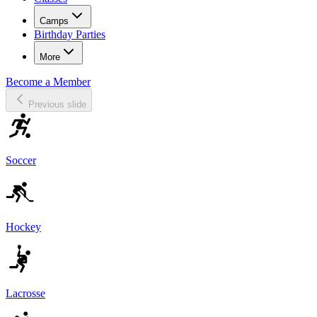
Camps​​​​‌ ‍ ​‍​‍‌‍ ‌ ​‍‌‍‍‌‌‍‌ ‌‍‍‌‌‍ ‍​‍​‍​ ‍‍​‍​‍‌ ​ ‌‍​‌‌‍ ‍‌‍‍‌‌ ‌​‌ ‍‌​‍ ‍‌‍‍‌‌‍ ​‍​‍​‍ ​​‍​‍‌‍‍​‌ ​‍‌‍‌‌‌‍‌‍​‍​‍​ ‍‍​‍​‍‌‍‍​‌ ‌​‌ ‌​‌ ​​‌ ​ ​ ‍‍​‍ ​‍ ‌‍​ ‌‍‍​‌‍‌‌‌‍ ​‌ ​ ‌‍‌‌‌‍​‌‌ ​​‌‍‍‌‌‍‌‌‌ ​‍‌ ​ ​‍ ‍‌ ​ ‌‍​‌‌‍ ‍‌‍‍‌‌ ‌​‌ ‍‌​‍ ‍‌ ​ ‌ ‌​‌ ‌‌‌‍‌​‌‍‍‌‌‍ ​‍ ‌‍‍‌‌‍ ‍‌ ‌​‌‍‌‌‌‍ ‍‌ ‌​​‍ ‌‍‌‌‌‍‌​‌‍‍‌‌ ‌​​‍ ‌‍ ‌‌‍ ‌‍‌​‌‍‌‌​ ‌‌ ​​‌ ​‍‌‍‌‌‌ ​ ‌‍‌‌‌‍ ‍‌ ‌​‌‍​‌‌ ‌​‌‍‍‌‌‍ ‌‍ ‍​ ‍ ‌‍‍‌‌‍‌​​ ‌​ ​‍‌‍​‌​ ‍​​ ‌ ​ ​​​ ‌​​ ​ ​ ‌‍​‍ ‌​ ​‍​ ‌‍​ ‌‍‌‍‌​​‍ ‌​ ‌​‌‍‌‌​ ‍​​ ​​​‍ ‌​ ‍‌​ ‌‍​ ‌‌‌‍‌​​‍ ‌‌‍‌‍​ ‍‌​ ​‍‌‍​‍‌‍‌‍‌‍‌​‌‍‌‌​ ‌ ​ ‍‌​ ‌​‌‍​ ‌‍​ ​ ‍ ‌ ‌​‌ ‍‌‌ ​​‌‍‌‌​ ‌‌ ‌‍‌‍‌‌‌‍ ‍‌ ‌‌‌‍‌‌​ ‍ ‌ ​​‌‍​‌‌ ‌​‌‍‍​​ ‌‌ ​ ‌ ‌‌‌‍​‍‌​ ‍‌‍​‌‌ ‌‍‌‍‍‌‌‍‌ ‌‍​‌‌ ‌​‌‍‍‌‌‍ ‌‍ ‍​‍ ‍‌‍​ ‌‍ ‌‍ ​‌ ‌‌‌‍ ‌‌‍ ‍‌ ​ ​‍‌‌​ ‌‌‌​​‍‌‌ ‌‍‍ ‌‍‌‌‌ ‍‌​‍‌‌​ ​ ‌​‌​​‍‌‌​ ​ ‌​‌​​‍‌‌​ ​‍​ ​‍​ ‌​​ ​ ‌‍‌‍​ ​ ​ ‌ ​ ​​​ ‌ ​ ‌ ​ ‌‍​ ‌‍‌‍​‌​ ​​​‍‌‌​ ​‍​ ​‍​‍‌‌​ ‌‌‌​‌​​‍ ‍‌ ‌​‌‍‍‌‌ ‌​‌‍ ​‌‍‌‌​ ‌‍​‍‌‍​‌‌ ​ ‌‍‌‌‌‌‌‌‌ ​‍‌‍ ​​ ‌‌‍‍​‌ ‌​‌ ‌​‌ ​​‌ ​ ​‍‌‌​ ​ ‌​​‌​‍‌‌​ ​‍‌​‌‍​‍‌‌​ ​‍‌​‌‍‌‍​ ‌‍‍​‌‍‌‌‌‍ ​‌ ​ ‌‍‌‌‌‍​‌‌ ​​‌‍‍‌‌‍‌‌‌ ​‍‌ ​ ​‍ ‍‌ ​ ‌‍​‌‌‍ ‍‌‍‍‌‌ ‌​‌ ‍‌​‍ ‍‌ ​ ‌ ‌​‌ ‌‌‌‍‌​‌‍‍‌‌‍ ​‍‌‍‌‍‍‌‌‍‌​​ ‌​ ​‍‌‍​‌​ ‍​​ ‌ ​ ​​​ ‌​​ ​ ​ ‌‍​‍ ‌​ ​‍​ ‌‍​ ‌‍‌‍‌​​‍ ‌​ ‌​‌‍‌‌​ ‍​​ ​​​‍ ‌​ ‍‌​ ‌‍​ ‌‌‌‍‌​​‍ ‌‌‍‌‍​ ‍‌​ ​‍‌‍​‍‌‍‌‍‌‍‌​‌‍‌‌​ ‌ ​ ‍‌​ ‌​‌‍​ ‌‍​ ​‍‌‍‌ ‌​‌ ‍‌‌ ​​‌‍‌‌​ ‌‌ ‌‍‌‍‌‌‌‍ ‍‌ ‌‌‌‍‌‌​‍‌‍‌ ​​‌‍​‌‌ ‌​‌‍‍​​ ‌‌ ​ ‌ ‌‌‌‍​‍‌​ ‍‌‍​‌‌ ‌‍‌‍‍‌‌‍‌ ‌‍​‌‌ ‌​‌‍‍‌‌‍ ‌‍ ‍​‍ ‍‌‍​ ‌‍ ‌‍ ​‌ ‌‌‌‍ ‌‌‍ ‍‌ ​ ​‍‌‌​ ‌‌‌​​‍‌‌ ‌‍‍ ‌‍‌‌‌ ‍‌​‍‌‌​ ​ ‌​‌​​‍‌‌​ ​ ‌​‌​​‍‌‌​ ​‍​ ​‍​ ‌​​ ​ ‌‍‌‍​ ​ ​ ‌ ​ ​​​ ‌ ​ ‌ ​ ‌‍​ ‌‍‌‍​‌​ ​​​‍‌‌​ ​‍​ ​‍​‍‌‌​ ‌‌‌​‌​​‍ ‍‌ ‌​‌‍‍‌‌ ‌​‌‍ ​‌‍‌‌​‍‌‍‌ ​​‌‍‌‌‌ ​‍‌ ​ ‌ ​​‌‍‌‌‌‍​ ‌ ‌​‌‍‍‌‌ ‌‍‌‍‌‌​ ‌‌ ​​‌ ‌‌‌‍​‍‌‍ ​‌‍‍‌‌ ​ ‌‍‍​‌‍‌‌‌‍‌​​‍​‍‌ ‌
Birthday Parties​​​​‌ ‍ ​‍​‍‌‍ ‌ ​‍‌‍‍‌‌‍‌ ‌‍‍‌‌‍ ‍​‍​‍​ ‍‍​‍​‍‌ ​ ‌‍​‌‌‍ ‍‌‍‍‌‌ ‌​‌ ‍‌​‍ ‍‌‍‍‌‌‍ ​‍​‍​‍ ​​‍​‍‌‍‍​‌ ​‍‌‍‌‌‌‍‌‍​‍​‍​ ‍‍​‍​‍‌‍‍​‌ ‌​‌ ‌​‌ ​​‌ ​ ​ ‍‍​‍ ​‍ ‌‍​ ‌‍‍​‌‍‌‌‌‍ ​‌ ​ ‌‍‌‌‌‍​‌‌ ​​‌‍‍‌‌‍‌‌‌ ​‍‌ ​ ​‍ ‍‌ ​ ‌‍​‌‌‍ ‍‌‍‍‌‌ ‌​‌ ‍‌​‍ ‍‌ ​ ‌ ‌​‌ ‌‌‌‍‌​‌‍‍‌‌‍ ​‍ ‌‍‍‌‌‍ ‍‌ ‌​‌‍‌‌‌‍ ‍‌ ‌​​‍ ‌‍‌‌‌‍‌​‌‍‍‌‌ ‌​​‍ ‌‍ ‌‌‍ ‌‍‌​‌‍‌‌​ ‌‌ ​​‌ ​‍‌‍‌‌‌ ​ ‌‍‌‌‌‍ ‍‌ ‌​‌‍​‌‌ ‌​‌‍‍‌‌‍ ‌‍ ‍​ ‍ ‌‍‍‌‌‍‌​​ ‌​ ​‍‌‍​‌​ ‍​​ ‌ ​ ​​​ ‌​​ ​ ​ ‌‍​‍ ‌​ ​‍​ ‌‍​ ‌‍‌‍‌​​‍ ‌​ ‌​‌‍‌‌​ ‍​​ ​​​‍ ‌​ ‍‌​ ‌‍​ ‌‌‌‍‌​​‍ ‌‌‍‌‍​ ‍‌​ ​‍‌‍​‍‌‍‌‍‌‍‌​‌‍‌‌​ ‌ ​ ‍‌​ ‌​‌‍​ ‌‍​ ​ ‍ ‌ ‌​‌ ‍‌‌ ​​‌‍‌‌​ ‌‌ ‌‍‌‍‌‌‌‍ ‍‌ ‌‌‌‍‌‌​ ‍ ‌ ​​‌‍​‌‌ ‌​‌‍‍​​ ‌‌ ​ ‌ ‌‌‌‍​‍‌​ ‍‌‍​‌‌ ‌‍‌‍‍‌‌‍‌ ‌‍​‌‌ ‌​‌‍‍‌‌‍ ‌‍ ‍​‍ ‍‌‍​ ‌‍ ‌‍ ​‌ ‌‌‌‍ ‌‌‍ ‍‌ ​ ​‍‌‌​ ‌‌‌​​‍‌‌ ‌‍‍ ‌‍‌‌‌ ‍‌​‍‌‌​ ​ ‌​‌​​‍‌‌​ ​ ‌​‌​​‍‌‌​ ​‍​ ​‍​ ​​‌‍​ ​ ‌‍​ ​‌‌‍‌‍​ ‍​‌‍​‌​ ‌‌‌‍‌‌​ ‌‍​ ‍​​ ‌​​‍‌‌​ ​‍​ ​‍​‍‌‌​ ‌‌‌​‌​​‍ ‍‌‍ ​‌‍‍‌‌‍ ‍‌‍‍ ‌ ​ ​‍‌‌​ ‌‌‌​​‍‌‌ ‌‍‍ ‌‍‌‌‌ ‍‌​‍‌‌​ ​ ‌​‌​​‍‌‌​ ​ ‌​‌​​‍‌‌​ ​‍​ ​‍​ ‌‌​ ​‍​ ​‌‌‍‌​‌‍‌‍​ ​​​ ​‌​ ‌‍​ ‌‌​ ‍​​ ​‌‌‍​‌​‍‌‌​ ​‍​ ​‍​‍‌‌​ ‌‌‌​‌​​‍ ‍‌ ‌​‌‍‍‌‌ ‌​‌‍ ​‌‍‌‌​ ‌‍​‍‌‍​‌‌ ​ ‌‍‌‌‌‌‌‌‌ ​‍‌‍ ​​ ‌‌‍‍​‌ ‌​‌ ‌​‌ ​​‌ ​ ​‍‌‌​ ​ ‌​​‌​‍‌‌​ ​‍‌​‌‍​‍‌‌​ ​‍‌​‌‍‌‍​ ‌‍‍​‌‍‌‌‌‍ ​‌ ​ ‌‍‌‌‌‍​‌‌ ​​‌‍‍‌‌‍‌‌‌ ​‍‌ ​ ​‍ ‍‌ ​ ‌‍​‌‌‍ ‍‌‍‍‌‌ ‌​‌ ‍‌​‍ ‍‌ ​ ‌ ‌​‌ ‌‌‌‍‌​‌‍‍‌‌‍ ​‍‌‍‌‍‍‌‌‍‌​​ ‌​ ​‍‌‍​‌​ ‍​​ ‌ ​ ​​​ ‌​​ ​ ​ ‌‍​‍ ‌​ ​‍​ ‌‍​ ‌‍‌‍‌​​‍ ‌​ ‌​‌‍‌‌​ ‍​​ ​​​‍ ‌​ ‍‌​ ‌‍​ ‌‌‌‍‌​​‍ ‌‌‍‌‍​ ‍‌​ ​‍‌‍​‍‌‍‌‍‌‍‌​‌‍‌‌​ ‌ ​ ‍‌​ ‌​‌‍​ ‌‍​ ​‍‌‍‌ ‌​‌ ‍‌‌ ​​‌‍‌‌​ ‌‌ ‌‍‌‍‌‌‌‍ ‍‌ ‌‌‌‍‌‌​‍‌‍‌ ​​‌‍​‌‌ ‌​‌‍‍​​ ‌‌ ​ ‌ ‌‌‌‍​‍‌​ ‍‌‍​‌‌ ‌‍‌‍‍‌‌‍‌ ‌‍​‌‌ ‌​‌‍‍‌‌‍ ‌‍ ‍​‍ ‍‌‍​ ‌‍ ‌‍ ​‌ ‌‌‌‍ ‌‌‍ ‍‌ ​ ​‍‌‌​ ‌‌‌​​‍‌‌ ‌‍‍ ‌‍‌‌‌ ‍‌​‍‌‌​ ​ ‌​‌​​‍‌‌​ ​ ‌​‌​​‍‌‌​ ​‍​ ​‍​ ​​‌‍​ ​ ‌‍​ ​‌‌‍‌‍​ ‍​‌‍​‌​ ‌‌‌‍‌‌​ ‌‍​ ‍​​ ‌​​‍‌‌​ ​‍​ ​‍​‍‌‌​ ‌‌‌​‌​​‍ ‍‌‍ ​‌‍‍‌‌‍ ‍‌‍‍ ‌ ​ ​‍‌‌​ ‌‌‌​​‍‌‌ ‌‍‍ ‌‍‌‌‌ ‍‌​‍‌‌​ ​ ‌​‌​​‍‌‌​ ​ ‌​‌​​‍‌‌​ ​‍​ ​‍​ ‌‌​ ​‍​ ​‌‌‍‌​‌‍‌‍​ ​​​ ​‌​ ‌‍​ ‌‌​ ‍​​ ​‌‌‍​‌​‍‌‌​ ​‍​ ​‍​‍‌‌​ ‌‌‌​‌​​‍ ‍‌ ‌​‌‍‍‌‌ ‌​‌‍ ​‌‍‌‌​‍‌‍‌ ​​‌‍‌‌‌ ​‍‌ ​ ‌ ​​‌‍‌‌‌‍​ ‌ ‌​‌‍‍‌‌ ‌‍‌‍‌‌​ ‌‌ ​​‌ ‌‌‌‍​‍‌‍ ​‌‍‍‌‌ ​ ‌‍‍​‌‍‌‌‌‍‌​​‍​‍‌ ‌
More
Become a Member​​​​‌ ‍ ​‍​‍‌‍ ‌ ​‍‌‍‍‌‌‍‌ ‌‍‍‌‌‍ ‍​‍​‍​ ‍‍​‍​‍‌ ​ ‌‍​‌‌‍ ‍‌‍‍‌‌ ‌​‌ ‍‌​‍ ‍‌‍‍‌‌‍ ​‍​‍​‍ ​​‍​‍‌‍‍​‌ ​‍‌‍‌‌‌‍‌‍​‍​‍​ ‍‍​‍​‍‌‍‍​‌ ‌​‌ ‌​‌ ​​‌ ​ ​ ‍‍​‍ ​‍ ‌‍​ ‌‍‍​‌‍‌‌‌‍ ​‌ ​ ‌‍‌‌‌‍​‌‌ ​​‌‍‍‌‌‍‌‌‌ ​‍‌ ​ ​‍ ‍‌ ​ ‌‍​‌‌‍ ‍‌‍‍‌‌ ‌​‌ ‍‌​‍ ‍‌ ​ ‌ ‌​‌ ‌‌‌‍‌​‌‍‍‌‌‍ ​‍ ‌‍‍‌‌‍ ‍‌ ‌​‌‍‌‌‌‍ ‍‌ ‌​​‍ ‌‍‌‌‌‍‌​‌‍‍‌‌ ‌​​‍ ‌‍ ‌‌‍ ‌‍‌​‌‍‌‌​ ‌‌ ​​‌ ​‍‌‍‌‌‌ ​ ‌‍‌‌‌‍ ‍‌ ‌​‌‍​‌‌ ‌​‌‍‍‌‌‍ ‌‍ ‍​ ‍ ‌‍‍‌‌‍‌​​ ‌​ ​‍‌‍​‌​ ‍​​ ‌ ​ ​​​ ‌​​ ​ ​ ‌‍​‍ ‌​ ​‍​ ‌‍​ ‌‍‌‍‌​​‍ ‌​ ‌​‌‍‌‌​ ‍​​ ​​​‍ ‌​ ‍‌​ ‌‍​ ‌‌‌‍‌​​‍ ‌‌‍‌‍​ ‍‌​ ​‍‌‍​‍‌‍‌‍‌‍‌​‌‍‌‌​ ‌ ​ ‍‌​ ‌​‌‍​ ‌‍​ ​ ‍ ‌ ‌​‌ ‍‌‌ ​​‌‍‌‌​ ‌‌ ‌‍‌‍‌‌‌‍ ‍‌ ‌‌‌‍‌‌​ ‍ ‌ ​​‌‍​‌‌ ‌​‌‍‍​​ ‌‌ ​ ‌ ‌‌‌‍​‍‌​ ‍‌‍​‌‌ ‌‍‌‍‍‌‌‍‌ ‌‍​‌‌ ‌​‌‍‍‌‌‍ ‌‍ ‍​‍ ‍‌‍​ ‌ ‌​‌‍​‌‌​​‍‌ ‌‌‌ ‌​‌ ‌​‌‍ ‌‍ ‍​‍ ‍‌‍​‍‌ ‌‌‌ ‌​‌ ‌​‌‍ ‌‍ ‍‌ ​ ​‍‌‌​ ‌‌‌​​‍‌‌ ‌‍‍ ‌‍‌‌‌ ‍‌​‍‌‌​ ​ ‌​‌​​‍‌‌​ ​ ‌​‌​​‍‌‌​ ​‍​ ​‍​ ‌​​ ‌‌​ ‌​‌‍‌​‌‍​ ​ ‍​​ ‌ ‌‍‌‌​ ‌ ​ ​‌​ ‌‌​ ‌ ​‍‌‌​ ​‍​ ​‍​‍‌‌​ ‌‌‌​‌​​‍ ‍‌ ‌​‌‍‌‌‌ ‍​‌ ‌​​ ‌‍​‍‌‍​‌‌ ​ ‌‍‌‌‌‌‌‌‌ ​‍‌‍ ​​ ‌‌‍‍​‌ ‌​‌ ‌​‌ ​​‌ ​ ​‍‌‌​ ​ ‌​​‌​‍‌‌​ ​‍‌​‌‍​‍‌‌​ ​‍‌​‌‍‌‍​ ‌‍‍​‌‍‌‌‌‍ ​‌ ​ ‌‍‌‌‌‍​‌‌ ​​‌‍‍‌‌‍‌‌‌ ​‍‌ ​ ​‍ ‍‌ ​ ‌‍​‌‌‍ ‍‌‍‍‌‌ ‌​‌ ‍‌​‍ ‍‌ ​ ‌ ‌​‌ ‌‌‌‍‌​‌‍‍‌‌‍ ​‍‌‍‌‍‍‌‌‍‌​​ ‌​ ​‍‌‍​‌​ ‍​​ ‌ ​ ​​​ ‌​​ ​ ​ ‌‍​‍ ‌​ ​‍​ ‌‍​ ‌‍‌‍‌​​‍ ‌​ ‌​‌‍‌‌​ ‍​​ ​​​‍ ‌​ ‍‌​ ‌‍​ ‌‌‌‍‌​​‍ ‌‌‍‌‍​ ‍‌​ ​‍‌‍​‍‌‍‌‍‌‍‌​‌‍‌‌​ ‌ ​ ‍‌​ ‌​‌‍​ ‌‍​ ​‍‌‍‌ ‌​‌ ‍‌‌ ​​‌‍‌‌​ ‌‌ ‌‍‌‍‌‌‌‍ ‍‌ ‌‌‌‍‌‌​‍‌‍‌ ​​‌‍​‌‌ ‌​‌‍‍​​ ‌‌ ​ ‌ ‌‌‌‍​‍‌​ ‍‌‍​‌‌ ‌‍‌‍‍‌‌‍‌ ‌‍​‌‌ ‌​‌‍‍‌‌‍ ‌‍ ‍​‍ ‍‌‍​ ‌ ‌​‌‍​‌‌​​‍‌ ‌‌‌ ‌​‌ ‌​‌‍ ‌‍ ‍​‍ ‍‌‍​‍‌ ‌‌‌ ‌​‌ ‌​‌‍ ‌‍ ‍‌ ​ ​‍‌‌​ ‌‌‌​​‍‌‌ ‌‍‍ ‌‍‌‌‌ ‍‌​‍‌‌​ ​ ‌​‌​​‍‌‌​ ​ ‌​‌​​‍‌‌​ ​‍​ ​‍​ ‌​​ ‌‌​ ‌​‌‍‌​‌‍​ ​ ‍​​ ‌ ‌‍‌‌​ ‌ ​ ​‌​ ‌‌​ ‌ ​‍‌‌​ ​‍​ ​‍​‍‌‌​ ‌‌‌​‌​​‍ ‍‌ ‌​‌‍‌‌‌ ‍​‌ ‌​​‍‌‍‌ ​​‌‍‌‌‌ ​‍‌ ​ ‌ ​​‌‍‌‌‌‍​ ‌ ‌​‌‍‍‌‌ ‌‍‌‍‌‌​ ‌‌ ​​‌ ‌‌‌‍​‍‌‍ ​‌‍‍‌‌ ​ ‌‍‍​‌‍‌‌‌‍‌​​‍​‍‌ ‌
Previous slide
Soccer​​​​‌ ‍ ​‍​‍‌‍ ‌ ​‍‌‍‍‌‌‍‌ ‌‍‍‌‌‍ ‍​‍​‍​ ‍‍​‍​‍‌ ​ ‌‍​‌‌‍ ‍‌‍‍‌‌ ‌​‌ ‍‌​‍ ‍‌‍‍‌‌‍ ​‍​‍​‍ ​​‍​‍‌‍‍​‌ ​‍‌‍‌‌‌‍‌‍​‍​‍​ ‍‍​‍​‍‌‍‍​‌ ‌​‌ ‌​‌ ​​‌ ​ ​ ‍‍​‍ ​‍ ‌‍​ ‌‍‍​‌‍‌‌‌‍ ​‌ ​ ‌‍‌‌‌‍​‌‌ ​​‌‍‍‌‌‍‌‌‌ ​‍‌ ​ ​‍ ‍‌ ​ ‌‍​‌‌‍ ‍‌‍‍‌‌ ‌​‌ ‍‌​‍ ‍‌ ​ ‌ ‌​‌ ‌‌‌‍‌​‌‍‍‌‌‍ ​‍ ‌‍‍‌‌‍ ‍‌ ‌​‌‍‌‌‌‍ ‍‌ ‌​​‍ ‌‍‌‌‌‍‌​‌‍‍‌‌ ‌​​‍ ‌‍ ‌‌‍ ‌‍‌​‌‍‌‌​ ‌‌ ​​‌ ​‍‌‍‌‌‌ ​ ‌‍‌‌‌‍ ‍‌ ‌​‌‍​‌‌ ‌​‌‍‍‌‌‍ ‌‍ ‍​ ‍ ‌‍‍‌‌‍‌​​ ‌‌‍ ​‌‍‌‌‌‍​‌‌‍‌ ‌ ‌‌‌‍‌‌‌​‍‌‌‍ ‍‌‍‌​‌‍‌‌‌ ‍​​‍ ‌​ ​‍‌‍​‌​ ‍​​ ‌ ​ ​​​ ‌​​ ​ ​ ‌‍​‍ ‌​ ​‍​ ‌‍​ ‌‍‌‍‌​​‍ ‌​ ‌​‌‍‌‌​ ‍​​ ​​​‍ ‌​ ‍‌​ ‌‍​ ‌‌‌‍‌​​‍ ‌‌‍‌‍​ ‍‌​ ​‍‌‍​‍‌‍‌‍‌‍‌​‌‍‌‌​ ‌ ​ ‍‌​ ‌​‌‍​ ‌‍​ ​ ‍ ‌ ‌​‌ ‍‌‌ ​​‌‍‌‌​ ‌‌‍ ​‌‍‌‌‌‍​‌‌‍‌ ‌ ‌‌‌‍‌‌‌​‍‌‌‍ ‍‌‍‌​‌‍‌‌‌ ‍​​ ‍ ‌ ​​‌‍​‌‌ ‌​‌‍‍​​ ‌‌‍ ​‌‍‌‌‌‍​‌‌‍‌ ‌ ‌‌‌‍‌‌‌​ ‍‌‍​‌‌ ‌‍‌‍‍‌‌‍‌ ‌‍​‌‌ ‌​‌‍‍‌‌‍ ‌‍ ‍​‍‌‌​ ‌‌‌​​‍‌‌ ‌‍‍ ‌‍‌‌‌ ‍‌​‍‌‌​ ​ ‌​‌​​‍‌‌​ ​ ‌​‌​​‍‌‌​ ​‍​ ​‍‌‍​‌‌‍​ ​ ‌‌​ ‍​​ ‌ ​ ​​​ ‍​​ ​‍‌‍​‌‌‍​‍​ ‌ ​ ‌ ​‍‌‌​ ​‍​ ​‍​‍‌‌​ ‌‌‌​‌​​‍ ‍‌ ‌​‌‍‍‌‌ ‌​‌‍ ​‌‍‌‌​ ‌‍​‍‌‍​‌‌ ​ ‌‍‌‌‌‌‌‌‌ ​‍‌‍ ​​ ‌‌‍‍​‌ ‌​‌ ‌​‌ ​​‌ ​ ​‍‌‌​ ​ ‌​​‌​‍‌‌​ ​‍‌​‌‍​‍‌‌​ ​‍‌​‌‍‌‍​ ‌‍‍​‌‍‌‌‌‍ ​‌ ​ ‌‍‌‌‌‍​‌‌ ​​‌‍‍‌‌‍‌‌‌ ​‍‌ ​ ​‍ ‍‌ ​ ‌‍​‌‌‍ ‍‌‍‍‌‌ ‌​‌ ‍‌​‍ ‍‌ ​ ‌ ‌​‌ ‌‌‌‍‌​‌‍‍‌‌‍ ​‍‌‍‌‍‍‌‌‍‌​​ ‌‌‍ ​‌‍‌‌‌‍​‌‌‍‌ ‌ ‌‌‌‍‌‌‌​‍‌‌‍ ‍‌‍‌​‌‍‌‌‌ ‍​​‍ ‌​ ​‍‌‍​‌​ ‍​​ ‌ ​ ​​​ ‌​​ ​ ​ ‌‍​‍ ‌​ ​‍​ ‌‍​ ‌‍‌‍‌​​‍ ‌​ ‌​‌‍‌‌​ ‍​​ ​​​‍ ‌​ ‍‌​ ‌‍​ ‌‌‌‍‌​​‍ ‌‌‍‌‍​ ‍‌​ ​‍‌‍​‍‌‍‌‍‌‍‌​‌‍‌‌​ ‌ ​ ‍‌​ ‌​‌‍​ ‌‍​ ​‍‌‍‌ ‌​‌ ‍‌‌ ​​‌‍‌‌​ ‌‌‍ ​‌‍‌‌‌‍​‌‌‍‌ ‌ ‌‌‌‍‌‌‌​‍‌‌‍ ‍‌‍‌​‌‍‌‌‌ ‍​​‍‌‍‌ ​​‌‍​‌‌ ‌​‌‍‍​​ ‌‌‍ ​‌‍‌‌‌‍​‌‌‍‌ ‌ ‌‌‌‍‌‌‌​ ‍‌‍​‌‌ ‌‍‌‍‍‌‌‍‌ ‌‍​‌‌ ‌​‌‍‍‌‌‍ ‌‍ ‍​‍‌‌​ ‌‌‌​​‍‌‌ ‌‍‍ ‌‍‌‌‌ ‍‌​‍‌‌​ ​ ‌​‌​​‍‌‌​ ​ ‌​‌​​‍‌‌​ ​‍​ ​‍‌‍​‌‌‍​ ​ ‌‌​ ‍​​ ‌ ​ ​​​ ‍​​ ​‍‌‍​‌‌‍​‍​ ‌ ​ ‌ ​‍‌‌​ ​‍​ ​‍​‍‌‌​ ‌‌‌​‌​​‍ ‍‌ ‌​‌‍‍‌‌ ‌​‌‍ ​‌‍‌‌​‍‌‍‌ ​​‌‍‌‌‌ ​‍‌ ​ ‌ ​​‌‍‌‌‌‍​ ‌ ‌​‌‍‍‌‌ ‌‍‌‍‌‌​ ‌‌ ​​‌ ‌‌‌‍​‍‌‍ ​‌‍‍‌‌ ​ ‌‍‍​‌‍‌‌‌‍‌​​‍​‍‌ ‌
Hockey​​​​‌ ‍ ​‍​‍‌‍ ‌ ​‍‌‍‍‌‌‍‌ ‌‍‍‌‌‍ ‍​‍​‍​ ‍‍​‍​‍‌ ​ ‌‍​‌‌‍ ‍‌‍‍‌‌ ‌​‌ ‍‌​‍ ‍‌‍‍‌‌‍ ​‍​‍​‍ ​​‍​‍‌‍‍​‌ ​‍‌‍‌‌‌‍‌‍​‍​‍​ ‍‍​‍​‍‌‍‍​‌ ‌​‌ ‌​‌ ​​‌ ​ ​ ‍‍​‍ ​‍ ‌‍​ ‌‍‍​‌‍‌‌‌‍ ​‌ ​ ‌‍‌‌‌‍​‌‌ ​​‌‍‍‌‌‍‌‌‌ ​‍‌ ​ ​‍ ‍‌ ​ ‌‍​‌‌‍ ‍‌‍‍‌‌ ‌​‌ ‍‌​‍ ‍‌ ​ ‌ ‌​‌ ‌‌‌‍‌​‌‍‍‌‌‍ ​‍ ‌‍‍‌‌‍ ‍‌ ‌​‌‍‌‌‌‍ ‍‌ ‌​​‍ ‌‍‌‌‌‍‌​‌‍‍‌‌ ‌​​‍ ‌‍ ‌‌‍ ‌‍‌​‌‍‌‌​ ‌‌ ​​‌ ​‍‌‍‌‌‌ ​ ‌‍‌‌‌‍ ‍‌ ‌​‌‍​‌‌ ‌​‌‍‍‌‌‍ ‌‍ ‍​ ‍ ‌‍‍‌‌‍‌​​ ‌‌‍ ​‌‍‌‌‌‍​‌‌‍‌ ‌ ‌‌‌‍‌‌‌​‍‌‌‍ ‍‌‍‌​‌‍‌‌‌ ‍​​‍ ‌​ ​‍‌‍​‌​ ‍​​ ‌ ​ ​​​ ‌​​ ​ ​ ‌‍​‍ ‌​ ​‍​ ‌‍​ ‌‍‌‍‌​​‍ ‌​ ‌​‌‍‌‌​ ‍​​ ​​​‍ ‌​ ‍‌​ ‌‍​ ‌‌‌‍‌​​‍ ‌‌‍‌‍​ ‍‌​ ​‍‌‍​‍‌‍‌‍‌‍‌​‌‍‌‌​ ‌ ​ ‍‌​ ‌​‌‍​ ‌‍​ ​ ‍ ‌ ‌​‌ ‍‌‌ ​​‌‍‌‌​ ‌‌‍ ​‌‍‌‌‌‍​‌‌‍‌ ‌ ‌‌‌‍‌‌‌​‍‌‌‍ ‍‌‍‌​‌‍‌‌‌ ‍​​ ‍ ‌ ​​‌‍​‌‌ ‌​‌‍‍​​ ‌‌‍ ​‌‍‌‌‌‍​‌‌‍‌ ‌ ‌‌‌‍‌‌‌​ ‍‌‍​‌‌ ‌‍‌‍‍‌‌‍‌ ‌‍​‌‌ ‌​‌‍‍‌‌‍ ‌‍ ‍​‍‌‌​ ‌‌‌​​‍‌‌ ‌‍‍ ‌‍‌‌‌ ‍‌​‍‌‌​ ​ ‌​‌​​‍‌‌​ ​ ‌​‌​​‍‌‌​ ​‍​ ​‍​ ‌ ‌‍​ ​ ‌‌​ ​‌​ ‌‌​ ‌​​ ‍​​ ‍​​ ‍​​ ‍​‌‍‌‌‌‍​‌​‍‌‌​ ​‍​ ​‍​‍‌‌​ ‌‌‌​‌​​‍ ‍‌ ‌​‌‍‍‌‌ ‌​‌‍ ​‌‍‌‌​ ‌‍​‍‌‍​‌‌ ​ ‌‍‌‌‌‌‌‌‌ ​‍‌‍ ​​ ‌‌‍‍​‌ ‌​‌ ‌​‌ ​​‌ ​ ​‍‌‌​ ​ ‌​​‌​‍‌‌​ ​‍‌​‌‍​‍‌‌​ ​‍‌​‌‍‌‍​ ‌‍‍​‌‍‌‌‌‍ ​‌ ​ ‌‍‌‌‌‍​‌‌ ​​‌‍‍‌‌‍‌‌‌ ​‍‌ ​ ​‍ ‍‌ ​ ‌‍​‌‌‍ ‍‌‍‍‌‌ ‌​‌ ‍‌​‍ ‍‌ ​ ‌ ‌​‌ ‌‌‌‍‌​‌‍‍‌‌‍ ​‍‌‍‌‍‍‌‌‍‌​​ ‌‌‍ ​‌‍‌‌‌‍​‌‌‍‌ ‌ ‌‌‌‍‌‌‌​‍‌‌‍ ‍‌‍‌​‌‍‌‌‌ ‍​​‍ ‌​ ​‍‌‍​‌​ ‍​​ ‌ ​ ​​​ ‌​​ ​ ​ ‌‍​‍ ‌​ ​‍​ ‌‍​ ‌‍‌‍‌​​‍ ‌​ ‌​‌‍‌‌​ ‍​​ ​​​‍ ‌​ ‍‌​ ‌‍​ ‌‌‌‍‌​​‍ ‌‌‍‌‍​ ‍‌​ ​‍‌‍​‍‌‍‌‍‌‍‌​‌‍‌‌​ ‌ ​ ‍‌​ ‌​‌‍​ ‌‍​ ​‍‌‍‌ ‌​‌ ‍‌‌ ​​‌‍‌‌​ ‌‌‍ ​‌‍‌‌‌‍​‌‌‍‌ ‌ ‌‌‌‍‌‌‌​‍‌‌‍ ‍‌‍‌​‌‍‌‌‌ ‍​​‍‌‍‌ ​​‌‍​‌‌ ‌​‌‍‍​​ ‌‌‍ ​‌‍‌‌‌‍​‌‌‍‌ ‌ ‌‌‌‍‌‌‌​ ‍‌‍​‌‌ ‌‍‌‍‍‌‌‍‌ ‌‍​‌‌ ‌​‌‍‍‌‌‍ ‌‍ ‍​‍‌‌​ ‌‌‌​​‍‌‌ ‌‍‍ ‌‍‌‌‌ ‍‌​‍‌‌​ ​ ‌​‌​​‍‌‌​ ​ ‌​‌​​‍‌‌​ ​‍​ ​‍​ ‌ ‌‍​ ​ ‌‌​ ​‌​ ‌‌​ ‌​​ ‍​​ ‍​​ ‍​​ ‍​‌‍‌‌‌‍​‌​‍‌‌​ ​‍​ ​‍​‍‌‌​ ‌‌‌​‌​​‍ ‍‌ ‌​‌‍‍‌‌ ‌​‌‍ ​‌‍‌‌​‍‌‍‌ ​​‌‍‌‌‌ ​‍‌ ​ ‌ ​​‌‍‌‌‌‍​ ‌ ‌​‌‍‍‌‌ ‌‍‌‍‌‌​ ‌‌ ​​‌ ‌‌‌‍​‍‌‍ ​‌‍‍‌‌ ​ ‌‍‍​‌‍‌‌‌‍‌​​‍​‍‌ ‌
Lacrosse​​​​‌ ‍ ​‍​‍‌‍ ‌ ​‍‌‍‍‌‌‍‌ ‌‍‍‌‌‍ ‍​‍​‍​ ‍‍​‍​‍‌ ​ ‌‍​‌‌‍ ‍‌‍‍‌‌ ‌​‌ ‍‌​‍ ‍‌‍‍‌‌‍ ​‍​‍​‍ ​​‍​‍‌‍‍​‌ ​‍‌‍‌‌‌‍‌‍​‍​‍​ ‍‍​‍​‍‌‍‍​‌ ‌​‌ ‌​‌ ​​‌ ​ ​ ‍‍​‍ ​‍ ‌‍​ ‌‍‍​‌‍‌‌‌‍ ​‌ ​ ‌‍‌‌‌‍​‌‌ ​​‌‍‍‌‌‍‌‌‌ ​‍‌ ​ ​‍ ‍‌ ​ ‌‍​‌‌‍ ‍‌‍‍‌‌ ‌​‌ ‍‌​‍ ‍‌ ​ ‌ ‌​‌ ‌‌‌‍‌​‌‍‍‌‌‍ ​‍ ‌‍‍‌‌‍ ‍‌ ‌​‌‍‌‌‌‍ ‍‌ ‌​​‍ ‌‍‌‌‌‍‌​‌‍‍‌‌ ‌​​‍ ‌‍ ‌‌‍ ‌‍‌​‌‍‌‌​ ‌‌ ​​‌ ​‍‌‍‌‌‌ ​ ‌‍‌‌‌‍ ‍‌ ‌​‌‍​‌‌ ‌​‌‍‍‌‌‍ ‌‍ ‍​ ‍ ‌‍‍‌‌‍‌​​ ‌‌‍ ​‌‍‌‌‌‍​‌‌‍‌ ‌ ‌‌‌‍‌‌‌​‍‌‌‍ ‍‌‍‌​‌‍‌‌‌ ‍​​‍ ‌​ ​‍‌‍​‌​ ‍​​ ‌ ​ ​​​ ‌​​ ​ ​ ‌‍​‍ ‌​ ​‍​ ‌‍​ ‌‍‌‍‌​​‍ ‌​ ‌​‌‍‌‌​ ‍​​ ​​​‍ ‌​ ‍‌​ ‌‍​ ‌‌‌‍‌​​‍ ‌‌‍‌‍​ ‍‌​ ​‍‌‍​‍‌‍‌‍‌‍‌​‌‍‌‌​ ‌ ​ ‍‌​ ‌​‌‍​ ‌‍​ ​ ‍ ‌ ‌​‌ ‍‌‌ ​​‌‍‌‌​ ‌‌‍ ​‌‍‌‌‌‍​‌‌‍‌ ‌ ‌‌‌‍‌‌‌​‍‌‌‍ ‍‌‍‌​‌‍‌‌‌ ‍​​ ‍ ‌ ​​‌‍​‌‌ ‌​‌‍‍​​ ‌‌‍ ​‌‍‌‌‌‍​‌‌‍‌ ‌ ‌‌‌‍‌‌‌​ ‍‌‍​‌‌ ‌‍‌‍‍‌‌‍‌ ‌‍​‌‌ ‌​‌‍‍‌‌‍ ‌‍ ‍​‍‌‌​ ‌‌‌​​‍‌‌ ‌‍‍ ‌‍‌‌‌ ‍‌​‍‌‌​ ​ ‌​‌​​‍‌‌​ ​ ‌​‌​​‍‌‌​ ​‍​ ​‍​ ‌ ‌‍​‌‌‍‌‌​ ‌​‌‍‌‍‌‍​‍​ ‍‌​ ‌‍‌‍‌‍​ ​​​ ​​‌‍‌‌​‍‌‌​ ​‍​ ​‍​‍‌‌​ ‌‌‌​‌​​‍ ‍‌ ‌​‌‍‍‌‌ ‌​‌‍ ​‌‍‌‌​ ‌‍​‍‌‍​‌‌ ​ ‌‍‌‌‌‌‌‌‌ ​‍‌‍ ​​ ‌‌‍‍​‌ ‌​‌ ‌​‌ ​​‌ ​ ​‍‌‌​ ​ ‌​​‌​‍‌‌​ ​‍‌​‌‍​‍‌‌​ ​‍‌​‌‍‌‍​ ‌‍‍​‌‍‌‌‌‍ ​‌ ​ ‌‍‌‌‌‍​‌‌ ​​‌‍‍‌‌‍‌‌‌ ​‍‌ ​ ​‍ ‍‌ ​ ‌‍​‌‌‍ ‍‌‍‍‌‌ ‌​‌ ‍‌​‍ ‍‌ ​ ‌ ‌​‌ ‌‌‌‍‌​‌‍‍‌‌‍ ​‍‌‍‌‍‍‌‌‍‌​​ ‌‌‍ ​‌‍‌‌‌‍​‌‌‍‌ ‌ ‌‌‌‍‌‌‌​‍‌‌‍ ‍‌‍‌​‌‍‌‌‌ ‍​​‍ ‌​ ​‍‌‍​‌​ ‍​​ ‌ ​ ​​​ ‌​​ ​ ​ ‌‍​‍ ‌​ ​‍​ ‌‍​ ‌‍‌‍‌​​‍ ‌​ ‌​‌‍‌‌​ ‍​​ ​​​‍ ‌​ ‍‌​ ‌‍​ ‌‌‌‍‌​​‍ ‌‌‍‌‍​ ‍‌​ ​‍‌‍​‍‌‍‌‍‌‍‌​‌‍‌‌​ ‌ ​ ‍‌​ ‌​‌‍​ ‌‍​ ​‍‌‍‌ ‌​‌ ‍‌‌ ​​‌‍‌‌​ ‌‌‍ ​‌‍‌‌‌‍​‌‌‍‌ ‌ ‌‌‌‍‌‌‌​‍‌‌‍ ‍‌‍‌​‌‍‌‌‌ ‍​​‍‌‍‌ ​​‌‍​‌‌ ‌​‌‍‍​​ ‌‌‍ ​‌‍‌‌‌‍​‌‌‍‌ ‌ ‌‌‌‍‌‌‌​ ‍‌‍​‌‌ ‌‍‌‍‍‌‌‍‌ ‌‍​‌‌ ‌​‌‍‍‌‌‍ ‌‍ ‍​‍‌‌​ ‌‌‌​​‍‌‌ ‌‍‍ ‌‍‌‌‌ ‍‌​‍‌‌​ ​ ‌​‌​​‍‌‌​ ​ ‌​‌​​‍‌‌​ ​‍​ ​‍​ ‌ ‌‍​‌‌‍‌‌​ ‌​‌‍‌‍‌‍​‍​ ‍‌​ ‌‍‌‍‌‍​ ​​​ ​​‌‍‌‌​‍‌‌​ ​‍​ ​‍​‍‌‌​ ‌‌‌​‌​​‍ ‍‌ ‌​‌‍‍‌‌ ‌​‌‍ ​‌‍‌‌​‍‌‍‌ ​​‌‍‌‌‌ ​‍‌ ​ ‌ ​​‌‍‌‌‌‍​ ‌ ‌​‌‍‍‌‌ ‌‍‌‍‌‌​ ‌‌ ​​‌ ‌‌‌‍​‍‌‍ ​‌‍‍‌‌ ​ ‌‍‍​‌‍‌‌‌‍‌​​‍​‍‌ ‌