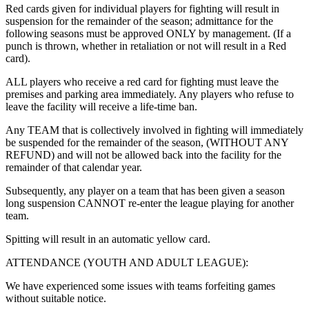
Red cards given for individual players for fighting will result in
suspension for the remainder of the season; admittance for the
following seasons must be approved ONLY by management. (If a
punch is thrown, whether in retaliation or not will result in a Red
card).​​​​‌ ‍ ​‍​‍‌‍ ‌ ​‍‌‍‍‌‌‍‌ ‌‍‍‌‌‍ ‍​‍​‍​ ‍‍​‍​‍‌ ​ ‌‍​‌‌‍ ‍‌‍‍‌‌ ‌​‌ ‍‌​‍ ‍‌‍‍‌‌‍ ​‍​‍​‍ ​​‍​‍‌‍‍​‌ ​‍‌‍‌‌‌‍‌‍​‍​‍​ ‍‍​‍​‍‌‍‍​‌ ‌​‌ ‌​‌ ​​‌ ​ ​ ‍‍​‍ ​‍ ‌‍​ ‌‍‍​‌‍‌‌‌‍ ​‌ ​ ‌‍‌‌‌‍​‌‌ ​​‌‍‍‌‌‍‌‌‌ ​‍‌ ​ ​‍ ‍‌ ​ ‌‍​‌‌‍ ‍‌‍‍‌‌ ‌​‌ ‍‌​‍ ‍‌ ​ ‌ ‌​‌ ‌‌‌‍‌​‌‍‍‌‌‍ ​‍ ‌‍‍‌‌‍ ‍‌ ‌​‌‍‌‌‌‍ ‍‌ ‌​​‍ ‌‍‌‌‌‍‌​‌‍‍‌‌ ‌​​‍ ‌‍ ‌‌‍ ‌‍‌​‌‍‌‌​ ‌‌ ​​‌ ​‍‌‍‌‌‌ ​ ‌‍‌‌‌‍ ‍‌ ‌​‌‍​‌‌ ‌​‌‍‍‌‌‍ ‌‍ ‍​ ‍ ‌‍‍‌‌‍‌​​ ‌‌‍​‍​ ‌‌​ ‍​​ ‍‌​ ​‌​ ‍​‌‍‌‍​ ‍​​‍ ‌‌‍​‌‌‍​ ​ ‍​​ ‌​​‍ ‌​ ‌​​ ‌ ‌‍​‍​ ​‌​‍ ‌​ ‍​​ ​​​ ‌‌‌‍‌​​‍ ‌​ ​​​ ‌ ​ ​‌‌‍‌‍​ ​‌​ ‌‌​ ‍​​ ‍‌​ ‍​​ ‌‌​ ‌‌​ ​​​ ‍ ‌ ‌​‌ ‍‌‌ ​​‌‍‌‌​ ‌‌‍‌‍‌‍​‌‌ ​‌​ ‍ ‌ ​​‌‍​‌‌ ‌​‌‍‍​​ ‌‌ ​‍‌‍‍‌‌‍​ ‌‍‍​‌‌‌​‌‍‌‌‌ ‍​‌ ‌​​‍‌‌​ ‌‌‌​​‍‌‌ ‌‍‍ ‌‍‌‌‌ ‍‌​‍‌‌​ ​ ‌​‌​​‍‌‌​ ​ ‌​‌​​‍‌‌​ ​‍​ ​‍​ ‌‍‌‍‌​‌‍​ ‌‍‌​​ ‌‍‌‍‌‌​ ‌‍‌‍‌​​ ‍​​ ‍‌​ ‌ ​ ‌‌​‍‌‌​ ​‍​ ​‍​‍‌‌​ ‌‌‌​‌​​‍ ‍‌‍​ ‌‍‍​‌‍‍‌‌‍ ​‌‍‌​‌ ​‍‌‍‌‌‌‍ ‍​‍‌‌​ ‌‌‌​​‍‌‌ ‌‍‍ ‌‍‌‌‌ ‍‌​‍‌‌​ ​ ‌​‌​​‍‌‌​ ​ ‌​‌​​‍‌‌​ ​‍​ ​‍​ ‌ ‌‍‌‍​ ‌‌‌‍​‍‌‍‌‍‌‍​‌‌‍​ ‌‍​‌​ ‍​​ ‌ ​ ‌ ‌‍‌​​‍‌‌​ ​‍​ ​‍​‍‌‌​ ‌‌‌​‌​​‍ ‍‌ ‌​‌‍‌‌‌ ‍​‌ ‌​​ ‌‍​‍‌‍​‌‌ ​ ‌‍‌‌‌‌‌‌‌ ​‍‌‍ ​​ ‌‌‍‍​‌ ‌​‌ ‌​‌ ​​‌ ​ ​‍‌‌​ ​ ‌​​‌​‍‌‌​ ​‍‌​‌‍​‍‌‌​ ​‍‌​‌‍‌‍​ ‌‍‍​‌‍‌‌‌‍ ​‌ ​ ‌‍‌‌‌‍​‌‌ ​​‌‍‍‌‌‍‌‌‌ ​‍‌ ​ ​‍ ‍‌ ​ ‌‍​‌‌‍ ‍‌‍‍‌‌ ‌​‌ ‍‌​‍ ‍‌ ​ ‌ ‌​‌ ‌‌‌‍‌​‌‍‍‌‌‍ ​‍‌‍‌‍‍‌‌‍‌​​ ‌‌‍​‍​ ‌‌​ ‍​​ ‍‌​ ​‌​ ‍​‌‍‌‍​ ‍​​‍ ‌‌‍​‌‌‍​ ​ ‍​​ ‌​​‍ ‌​ ‌​​ ‌ ‌‍​‍​ ​‌​‍ ‌​ ‍​​ ​​​ ‌‌‌‍‌​​‍ ‌​ ​​​ ‌ ​ ​‌‌‍‌‍​ ​‌​ ‌‌​ ‍​​ ‍‌​ ‍​​ ‌‌​ ‌‌​ ​​​‍‌‍‌ ‌​‌ ‍‌‌ ​​‌‍‌‌​ ‌‌‍‌‍‌‍​‌‌ ​‌​‍‌‍‌ ​​‌‍​‌‌ ‌​‌‍‍​​ ‌‌ ​‍‌‍‍‌‌‍​ ‌‍‍​‌‌‌​‌‍‌‌‌ ‍​‌ ‌​​‍‌‌​ ‌‌‌​​‍‌‌ ‌‍‍ ‌‍‌‌‌ ‍‌​‍‌‌​ ​ ‌​‌​​‍‌‌​ ​ ‌​‌​​‍‌‌​ ​‍​ ​‍​ ‌‍‌‍‌​‌‍​ ‌‍‌​​ ‌‍‌‍‌‌​ ‌‍‌‍‌​​ ‍​​ ‍‌​ ‌ ​ ‌‌​‍‌‌​ ​‍​ ​‍​‍‌‌​ ‌‌‌​‌​​‍ ‍‌‍​ ‌‍‍​‌‍‍‌‌‍ ​‌‍‌​‌ ​‍‌‍‌‌‌‍ ‍​‍‌‌​ ‌‌‌​​‍‌‌ ‌‍‍ ‌‍‌‌‌ ‍‌​‍‌‌​ ​ ‌​‌​​‍‌‌​ ​ ‌​‌​​‍‌‌​ ​‍​ ​‍​ ‌ ‌‍‌‍​ ‌‌‌‍​‍‌‍‌‍‌‍​‌‌‍​ ‌‍​‌​ ‍​​ ‌ ​ ‌ ‌‍‌​​‍‌‌​ ​‍​ ​‍​‍‌‌​ ‌‌‌​‌​​‍ ‍‌ ‌​‌‍‌‌‌ ‍​‌ ‌​​‍‌‍‌ ​​‌‍‌‌‌ ​‍‌ ​ ‌ ​​‌‍‌‌‌‍​ ‌ ‌​‌‍‍‌‌ ‌‍‌‍‌‌​ ‌‌ ​​‌ ‌‌‌‍​‍‌‍ ​‌‍‍‌‌ ​ ‌‍‍​‌‍‌‌‌‍‌​​‍​‍‌ ‌
ALL players who receive a red card for fighting must leave the
premises and parking area immediately. Any players who refuse to
leave the facility will receive a life-time ban.​​​​‌ ‍ ​‍​‍‌‍ ‌ ​‍‌‍‍‌‌‍‌ ‌‍‍‌‌‍ ‍​‍​‍​ ‍‍​‍​‍‌ ​ ‌‍​‌‌‍ ‍‌‍‍‌‌ ‌​‌ ‍‌​‍ ‍‌‍‍‌‌‍ ​‍​‍​‍ ​​‍​‍‌‍‍​‌ ​‍‌‍‌‌‌‍‌‍​‍​‍​ ‍‍​‍​‍‌‍‍​‌ ‌​‌ ‌​‌ ​​‌ ​ ​ ‍‍​‍ ​‍ ‌‍​ ‌‍‍​‌‍‌‌‌‍ ​‌ ​ ‌‍‌‌‌‍​‌‌ ​​‌‍‍‌‌‍‌‌‌ ​‍‌ ​ ​‍ ‍‌ ​ ‌‍​‌‌‍ ‍‌‍‍‌‌ ‌​‌ ‍‌​‍ ‍‌ ​ ‌ ‌​‌ ‌‌‌‍‌​‌‍‍‌‌‍ ​‍ ‌‍‍‌‌‍ ‍‌ ‌​‌‍‌‌‌‍ ‍‌ ‌​​‍ ‌‍‌‌‌‍‌​‌‍‍‌‌ ‌​​‍ ‌‍ ‌‌‍ ‌‍‌​‌‍‌‌​ ‌‌ ​​‌ ​‍‌‍‌‌‌ ​ ‌‍‌‌‌‍ ‍‌ ‌​‌‍​‌‌ ‌​‌‍‍‌‌‍ ‌‍ ‍​ ‍ ‌‍‍‌‌‍‌​​ ‌‌‍​‍​ ‌‌​ ‍​​ ‍‌​ ​‌​ ‍​‌‍‌‍​ ‍​​‍ ‌‌‍​‌‌‍​ ​ ‍​​ ‌​​‍ ‌​ ‌​​ ‌ ‌‍​‍​ ​‌​‍ ‌​ ‍​​ ​​​ ‌‌‌‍‌​​‍ ‌​ ​​​ ‌ ​ ​‌‌‍‌‍​ ​‌​ ‌‌​ ‍​​ ‍‌​ ‍​​ ‌‌​ ‌‌​ ​​​ ‍ ‌ ‌​‌ ‍‌‌ ​​‌‍‌‌​ ‌‌‍‌‍‌‍​‌‌ ​‌​ ‍ ‌ ​​‌‍​‌‌ ‌​‌‍‍​​ ‌‌ ​‍‌‍‍‌‌‍​ ‌‍‍​‌‌‌​‌‍‌‌‌ ‍​‌ ‌​​‍‌‌​ ‌‌‌​​‍‌‌ ‌‍‍ ‌‍‌‌‌ ‍‌​‍‌‌​ ​ ‌​‌​​‍‌‌​ ​ ‌​‌​​‍‌‌​ ​‍​ ​‍​ ‍​​ ‌‌​ ‍​​ ​ ​ ​​‌‍‌‍‌‍​‍​ ‍‌‌‍​‍​ ‌‍​ ‌‍‌‍​‍​‍‌‌​ ​‍​ ​‍​‍‌‌​ ‌‌‌​‌​​‍ ‍‌‍​ ‌‍‍​‌‍‍‌‌‍ ​‌‍‌​‌ ​‍‌‍‌‌‌‍ ‍​‍‌‌​ ‌‌‌​​‍‌‌ ‌‍‍ ‌‍‌‌‌ ‍‌​‍‌‌​ ​ ‌​‌​​‍‌‌​ ​ ‌​‌​​‍‌‌​ ​‍​ ​‍​ ‍‌​ ‌​​ ‌‌​ ‌‍‌‍​‌​ ​‌‌‍‌​​ ‍​​ ‌​‌‍​ ​ ‍‌​ ‌ ​‍‌‌​ ​‍​ ​‍​‍‌‌​ ‌‌‌​‌​​‍ ‍‌ ‌​‌‍‌‌‌ ‍​‌ ‌​​ ‌‍​‍‌‍​‌‌ ​ ‌‍‌‌‌‌‌‌‌ ​‍‌‍ ​​ ‌‌‍‍​‌ ‌​‌ ‌​‌ ​​‌ ​ ​‍‌‌​ ​ ‌​​‌​‍‌‌​ ​‍‌​‌‍​‍‌‌​ ​‍‌​‌‍‌‍​ ‌‍‍​‌‍‌‌‌‍ ​‌ ​ ‌‍‌‌‌‍​‌‌ ​​‌‍‍‌‌‍‌‌‌ ​‍‌ ​ ​‍ ‍‌ ​ ‌‍​‌‌‍ ‍‌‍‍‌‌ ‌​‌ ‍‌​‍ ‍‌ ​ ‌ ‌​‌ ‌‌‌‍‌​‌‍‍‌‌‍ ​‍‌‍‌‍‍‌‌‍‌​​ ‌‌‍​‍​ ‌‌​ ‍​​ ‍‌​ ​‌​ ‍​‌‍‌‍​ ‍​​‍ ‌‌‍​‌‌‍​ ​ ‍​​ ‌​​‍ ‌​ ‌​​ ‌ ‌‍​‍​ ​‌​‍ ‌​ ‍​​ ​​​ ‌‌‌‍‌​​‍ ‌​ ​​​ ‌ ​ ​‌‌‍‌‍​ ​‌​ ‌‌​ ‍​​ ‍‌​ ‍​​ ‌‌​ ‌‌​ ​​​‍‌‍‌ ‌​‌ ‍‌‌ ​​‌‍‌‌​ ‌‌‍‌‍‌‍​‌‌ ​‌​‍‌‍‌ ​​‌‍​‌‌ ‌​‌‍‍​​ ‌‌ ​‍‌‍‍‌‌‍​ ‌‍‍​‌‌‌​‌‍‌‌‌ ‍​‌ ‌​​‍‌‌​ ‌‌‌​​‍‌‌ ‌‍‍ ‌‍‌‌‌ ‍‌​‍‌‌​ ​ ‌​‌​​‍‌‌​ ​ ‌​‌​​‍‌‌​ ​‍​ ​‍​ ‍​​ ‌‌​ ‍​​ ​ ​ ​​‌‍‌‍‌‍​‍​ ‍‌‌‍​‍​ ‌‍​ ‌‍‌‍​‍​‍‌‌​ ​‍​ ​‍​‍‌‌​ ‌‌‌​‌​​‍ ‍‌‍​ ‌‍‍​‌‍‍‌‌‍ ​‌‍‌​‌ ​‍‌‍‌‌‌‍ ‍​‍‌‌​ ‌‌‌​​‍‌‌ ‌‍‍ ‌‍‌‌‌ ‍‌​‍‌‌​ ​ ‌​‌​​‍‌‌​ ​ ‌​‌​​‍‌‌​ ​‍​ ​‍​ ‍‌​ ‌​​ ‌‌​ ‌‍‌‍​‌​ ​‌‌‍‌​​ ‍​​ ‌​‌‍​ ​ ‍‌​ ‌ ​‍‌‌​ ​‍​ ​‍​‍‌‌​ ‌‌‌​‌​​‍ ‍‌ ‌​‌‍‌‌‌ ‍​‌ ‌​​‍‌‍‌ ​​‌‍‌‌‌ ​‍‌ ​ ‌ ​​‌‍‌‌‌‍​ ‌ ‌​‌‍‍‌‌ ‌‍‌‍‌‌​ ‌‌ ​​‌ ‌‌‌‍​‍‌‍ ​‌‍‍‌‌ ​ ‌‍‍​‌‍‌‌‌‍‌​​‍​‍‌ ‌
Any TEAM that is collectively involved in fighting will immediately
be suspended for the remainder of the season, (WITHOUT ANY
REFUND) and will not be allowed back into the facility for the
remainder of that calendar year.​​​​‌ ‍ ​‍​‍‌‍ ‌ ​‍‌‍‍‌‌‍‌ ‌‍‍‌‌‍ ‍​‍​‍​ ‍‍​‍​‍‌ ​ ‌‍​‌‌‍ ‍‌‍‍‌‌ ‌​‌ ‍‌​‍ ‍‌‍‍‌‌‍ ​‍​‍​‍ ​​‍​‍‌‍‍​‌ ​‍‌‍‌‌‌‍‌‍​‍​‍​ ‍‍​‍​‍‌‍‍​‌ ‌​‌ ‌​‌ ​​‌ ​ ​ ‍‍​‍ ​‍ ‌‍​ ‌‍‍​‌‍‌‌‌‍ ​‌ ​ ‌‍‌‌‌‍​‌‌ ​​‌‍‍‌‌‍‌‌‌ ​‍‌ ​ ​‍ ‍‌ ​ ‌‍​‌‌‍ ‍‌‍‍‌‌ ‌​‌ ‍‌​‍ ‍‌ ​ ‌ ‌​‌ ‌‌‌‍‌​‌‍‍‌‌‍ ​‍ ‌‍‍‌‌‍ ‍‌ ‌​‌‍‌‌‌‍ ‍‌ ‌​​‍ ‌‍‌‌‌‍‌​‌‍‍‌‌ ‌​​‍ ‌‍ ‌‌‍ ‌‍‌​‌‍‌‌​ ‌‌ ​​‌ ​‍‌‍‌‌‌ ​ ‌‍‌‌‌‍ ‍‌ ‌​‌‍​‌‌ ‌​‌‍‍‌‌‍ ‌‍ ‍​ ‍ ‌‍‍‌‌‍‌​​ ‌‌‍​‍​ ‌‌​ ‍​​ ‍‌​ ​‌​ ‍​‌‍‌‍​ ‍​​‍ ‌‌‍​‌‌‍​ ​ ‍​​ ‌​​‍ ‌​ ‌​​ ‌ ‌‍​‍​ ​‌​‍ ‌​ ‍​​ ​​​ ‌‌‌‍‌​​‍ ‌​ ​​​ ‌ ​ ​‌‌‍‌‍​ ​‌​ ‌‌​ ‍​​ ‍‌​ ‍​​ ‌‌​ ‌‌​ ​​​ ‍ ‌ ‌​‌ ‍‌‌ ​​‌‍‌‌​ ‌‌‍‌‍‌‍​‌‌ ​‌​ ‍ ‌ ​​‌‍​‌‌ ‌​‌‍‍​​ ‌‌ ​‍‌‍‍‌‌‍​ ‌‍‍​‌‌‌​‌‍‌‌‌ ‍​‌ ‌​​‍‌‌​ ‌‌‌​​‍‌‌ ‌‍‍ ‌‍‌‌‌ ‍‌​‍‌‌​ ​ ‌​‌​​‍‌‌​ ​ ‌​‌​​‍‌‌​ ​‍​ ​‍‌‍‌​‌‍​ ​ ‌‌‌‍​‍‌‍‌‌‌‍​‌‌‍‌‍​ ​‌‌‍‌‌‌‍​‍​ ‌​​ ‌‍​‍‌‌​ ​‍​ ​‍​‍‌‌​ ‌‌‌​‌​​‍ ‍‌‍​ ‌‍‍​‌‍‍‌‌‍ ​‌‍‌​‌ ​‍‌‍‌‌‌‍ ‍​‍‌‌​ ‌‌‌​​‍‌‌ ‌‍‍ ‌‍‌‌‌ ‍‌​‍‌‌​ ​ ‌​‌​​‍‌‌​ ​ ‌​‌​​‍‌‌​ ​‍​ ​‍​ ‍‌‌‍​‌‌‍​‍‌‍​‍​ ​ ​ ‌ ​ ​​‌‍‌‌‌‍‌​​ ​‍‌‍​‍​ ‌​​‍‌‌​ ​‍​ ​‍​‍‌‌​ ‌‌‌​‌​​‍ ‍‌ ‌​‌‍‌‌‌ ‍​‌ ‌​​ ‌‍​‍‌‍​‌‌ ​ ‌‍‌‌‌‌‌‌‌ ​‍‌‍ ​​ ‌‌‍‍​‌ ‌​‌ ‌​‌ ​​‌ ​ ​‍‌‌​ ​ ‌​​‌​‍‌‌​ ​‍‌​‌‍​‍‌‌​ ​‍‌​‌‍‌‍​ ‌‍‍​‌‍‌‌‌‍ ​‌ ​ ‌‍‌‌‌‍​‌‌ ​​‌‍‍‌‌‍‌‌‌ ​‍‌ ​ ​‍ ‍‌ ​ ‌‍​‌‌‍ ‍‌‍‍‌‌ ‌​‌ ‍‌​‍ ‍‌ ​ ‌ ‌​‌ ‌‌‌‍‌​‌‍‍‌‌‍ ​‍‌‍‌‍‍‌‌‍‌​​ ‌‌‍​‍​ ‌‌​ ‍​​ ‍‌​ ​‌​ ‍​‌‍‌‍​ ‍​​‍ ‌‌‍​‌‌‍​ ​ ‍​​ ‌​​‍ ‌​ ‌​​ ‌ ‌‍​‍​ ​‌​‍ ‌​ ‍​​ ​​​ ‌‌‌‍‌​​‍ ‌​ ​​​ ‌ ​ ​‌‌‍‌‍​ ​‌​ ‌‌​ ‍​​ ‍‌​ ‍​​ ‌‌​ ‌‌​ ​​​‍‌‍‌ ‌​‌ ‍‌‌ ​​‌‍‌‌​ ‌‌‍‌‍‌‍​‌‌ ​‌​‍‌‍‌ ​​‌‍​‌‌ ‌​‌‍‍​​ ‌‌ ​‍‌‍‍‌‌‍​ ‌‍‍​‌‌‌​‌‍‌‌‌ ‍​‌ ‌​​‍‌‌​ ‌‌‌​​‍‌‌ ‌‍‍ ‌‍‌‌‌ ‍‌​‍‌‌​ ​ ‌​‌​​‍‌‌​ ​ ‌​‌​​‍‌‌​ ​‍​ ​‍‌‍‌​‌‍​ ​ ‌‌‌‍​‍‌‍‌‌‌‍​‌‌‍‌‍​ ​‌‌‍‌‌‌‍​‍​ ‌​​ ‌‍​‍‌‌​ ​‍​ ​‍​‍‌‌​ ‌‌‌​‌​​‍ ‍‌‍​ ‌‍‍​‌‍‍‌‌‍ ​‌‍‌​‌ ​‍‌‍‌‌‌‍ ‍​‍‌‌​ ‌‌‌​​‍‌‌ ‌‍‍ ‌‍‌‌‌ ‍‌​‍‌‌​ ​ ‌​‌​​‍‌‌​ ​ ‌​‌​​‍‌‌​ ​‍​ ​‍​ ‍‌‌‍​‌‌‍​‍‌‍​‍​ ​ ​ ‌ ​ ​​‌‍‌‌‌‍‌​​ ​‍‌‍​‍​ ‌​​‍‌‌​ ​‍​ ​‍​‍‌‌​ ‌‌‌​‌​​‍ ‍‌ ‌​‌‍‌‌‌ ‍​‌ ‌​​‍‌‍‌ ​​‌‍‌‌‌ ​‍‌ ​ ‌ ​​‌‍‌‌‌‍​ ‌ ‌​‌‍‍‌‌ ‌‍‌‍‌‌​ ‌‌ ​​‌ ‌‌‌‍​‍‌‍ ​‌‍‍‌‌ ​ ‌‍‍​‌‍‌‌‌‍‌​​‍​‍‌ ‌
Subsequently, any player on a team that has been given a season
long suspension CANNOT re-enter the league playing for another
team.​​​​‌ ‍ ​‍​‍‌‍ ‌ ​‍‌‍‍‌‌‍‌ ‌‍‍‌‌‍ ‍​‍​‍​ ‍‍​‍​‍‌ ​ ‌‍​‌‌‍ ‍‌‍‍‌‌ ‌​‌ ‍‌​‍ ‍‌‍‍‌‌‍ ​‍​‍​‍ ​​‍​‍‌‍‍​‌ ​‍‌‍‌‌‌‍‌‍​‍​‍​ ‍‍​‍​‍‌‍‍​‌ ‌​‌ ‌​‌ ​​‌ ​ ​ ‍‍​‍ ​‍ ‌‍​ ‌‍‍​‌‍‌‌‌‍ ​‌ ​ ‌‍‌‌‌‍​‌‌ ​​‌‍‍‌‌‍‌‌‌ ​‍‌ ​ ​‍ ‍‌ ​ ‌‍​‌‌‍ ‍‌‍‍‌‌ ‌​‌ ‍‌​‍ ‍‌ ​ ‌ ‌​‌ ‌‌‌‍‌​‌‍‍‌‌‍ ​‍ ‌‍‍‌‌‍ ‍‌ ‌​‌‍‌‌‌‍ ‍‌ ‌​​‍ ‌‍‌‌‌‍‌​‌‍‍‌‌ ‌​​‍ ‌‍ ‌‌‍ ‌‍‌​‌‍‌‌​ ‌‌ ​​‌ ​‍‌‍‌‌‌ ​ ‌‍‌‌‌‍ ‍‌ ‌​‌‍​‌‌ ‌​‌‍‍‌‌‍ ‌‍ ‍​ ‍ ‌‍‍‌‌‍‌​​ ‌‌‍​‍​ ‌‌​ ‍​​ ‍‌​ ​‌​ ‍​‌‍‌‍​ ‍​​‍ ‌‌‍​‌‌‍​ ​ ‍​​ ‌​​‍ ‌​ ‌​​ ‌ ‌‍​‍​ ​‌​‍ ‌​ ‍​​ ​​​ ‌‌‌‍‌​​‍ ‌​ ​​​ ‌ ​ ​‌‌‍‌‍​ ​‌​ ‌‌​ ‍​​ ‍‌​ ‍​​ ‌‌​ ‌‌​ ​​​ ‍ ‌ ‌​‌ ‍‌‌ ​​‌‍‌‌​ ‌‌‍‌‍‌‍​‌‌ ​‌​ ‍ ‌ ​​‌‍​‌‌ ‌​‌‍‍​​ ‌‌ ​‍‌‍‍‌‌‍​ ‌‍‍​‌‌‌​‌‍‌‌‌ ‍​‌ ‌​​‍‌‌​ ‌‌‌​​‍‌‌ ‌‍‍ ‌‍‌‌‌ ‍‌​‍‌‌​ ​ ‌​‌​​‍‌‌​ ​ ‌​‌​​‍‌‌​ ​‍​ ​‍​ ‌ ​ ​‍​ ​ ‌‍​‌​ ‌‌​ ​​‌‍‌​‌‍‌​‌‍‌‌‌‍‌‌​ ​ ‌‍‌​​‍‌‌​ ​‍​ ​‍​‍‌‌​ ‌‌‌​‌​​‍ ‍‌‍​ ‌‍‍​‌‍‍‌‌‍ ​‌‍‌​‌ ​‍‌‍‌‌‌‍ ‍​‍‌‌​ ‌‌‌​​‍‌‌ ‌‍‍ ‌‍‌‌‌ ‍‌​‍‌‌​ ​ ‌​‌​​‍‌‌​ ​ ‌​‌​​‍‌‌​ ​‍​ ​‍‌‍​ ​ ‌ ​ ‍‌​ ‌‍‌‍​ ​ ​ ​ ‌ ​ ‌‍​ ‍‌​ ‌​‌‍​ ‌‍‌​​‍‌‌​ ​‍​ ​‍​‍‌‌​ ‌‌‌​‌​​‍ ‍‌ ‌​‌‍‌‌‌ ‍​‌ ‌​​ ‌‍​‍‌‍​‌‌ ​ ‌‍‌‌‌‌‌‌‌ ​‍‌‍ ​​ ‌‌‍‍​‌ ‌​‌ ‌​‌ ​​‌ ​ ​‍‌‌​ ​ ‌​​‌​‍‌‌​ ​‍‌​‌‍​‍‌‌​ ​‍‌​‌‍‌‍​ ‌‍‍​‌‍‌‌‌‍ ​‌ ​ ‌‍‌‌‌‍​‌‌ ​​‌‍‍‌‌‍‌‌‌ ​‍‌ ​ ​‍ ‍‌ ​ ‌‍​‌‌‍ ‍‌‍‍‌‌ ‌​‌ ‍‌​‍ ‍‌ ​ ‌ ‌​‌ ‌‌‌‍‌​‌‍‍‌‌‍ ​‍‌‍‌‍‍‌‌‍‌​​ ‌‌‍​‍​ ‌‌​ ‍​​ ‍‌​ ​‌​ ‍​‌‍‌‍​ ‍​​‍ ‌‌‍​‌‌‍​ ​ ‍​​ ‌​​‍ ‌​ ‌​​ ‌ ‌‍​‍​ ​‌​‍ ‌​ ‍​​ ​​​ ‌‌‌‍‌​​‍ ‌​ ​​​ ‌ ​ ​‌‌‍‌‍​ ​‌​ ‌‌​ ‍​​ ‍‌​ ‍​​ ‌‌​ ‌‌​ ​​​‍‌‍‌ ‌​‌ ‍‌‌ ​​‌‍‌‌​ ‌‌‍‌‍‌‍​‌‌ ​‌​‍‌‍‌ ​​‌‍​‌‌ ‌​‌‍‍​​ ‌‌ ​‍‌‍‍‌‌‍​ ‌‍‍​‌‌‌​‌‍‌‌‌ ‍​‌ ‌​​‍‌‌​ ‌‌‌​​‍‌‌ ‌‍‍ ‌‍‌‌‌ ‍‌​‍‌‌​ ​ ‌​‌​​‍‌‌​ ​ ‌​‌​​‍‌‌​ ​‍​ ​‍​ ‌ ​ ​‍​ ​ ‌‍​‌​ ‌‌​ ​​‌‍‌​‌‍‌​‌‍‌‌‌‍‌‌​ ​ ‌‍‌​​‍‌‌​ ​‍​ ​‍​‍‌‌​ ‌‌‌​‌​​‍ ‍‌‍​ ‌‍‍​‌‍‍‌‌‍ ​‌‍‌​‌ ​‍‌‍‌‌‌‍ ‍​‍‌‌​ ‌‌‌​​‍‌‌ ‌‍‍ ‌‍‌‌‌ ‍‌​‍‌‌​ ​ ‌​‌​​‍‌‌​ ​ ‌​‌​​‍‌‌​ ​‍​ ​‍‌‍​ ​ ‌ ​ ‍‌​ ‌‍‌‍​ ​ ​ ​ ‌ ​ ‌‍​ ‍‌​ ‌​‌‍​ ‌‍‌​​‍‌‌​ ​‍​ ​‍​‍‌‌​ ‌‌‌​‌​​‍ ‍‌ ‌​‌‍‌‌‌ ‍​‌ ‌​​‍‌‍‌ ​​‌‍‌‌‌ ​‍‌ ​ ‌ ​​‌‍‌‌‌‍​ ‌ ‌​‌‍‍‌‌ ‌‍‌‍‌‌​ ‌‌ ​​‌ ‌‌‌‍​‍‌‍ ​‌‍‍‌‌ ​ ‌‍‍​‌‍‌‌‌‍‌​​‍​‍‌ ‌
Spitting will result in an automatic yellow card.​​​​‌ ‍ ​‍​‍‌‍ ‌ ​‍‌‍‍‌‌‍‌ ‌‍‍‌‌‍ ‍​‍​‍​ ‍‍​‍​‍‌ ​ ‌‍​‌‌‍ ‍‌‍‍‌‌ ‌​‌ ‍‌​‍ ‍‌‍‍‌‌‍ ​‍​‍​‍ ​​‍​‍‌‍‍​‌ ​‍‌‍‌‌‌‍‌‍​‍​‍​ ‍‍​‍​‍‌‍‍​‌ ‌​‌ ‌​‌ ​​‌ ​ ​ ‍‍​‍ ​‍ ‌‍​ ‌‍‍​‌‍‌‌‌‍ ​‌ ​ ‌‍‌‌‌‍​‌‌ ​​‌‍‍‌‌‍‌‌‌ ​‍‌ ​ ​‍ ‍‌ ​ ‌‍​‌‌‍ ‍‌‍‍‌‌ ‌​‌ ‍‌​‍ ‍‌ ​ ‌ ‌​‌ ‌‌‌‍‌​‌‍‍‌‌‍ ​‍ ‌‍‍‌‌‍ ‍‌ ‌​‌‍‌‌‌‍ ‍‌ ‌​​‍ ‌‍‌‌‌‍‌​‌‍‍‌‌ ‌​​‍ ‌‍ ‌‌‍ ‌‍‌​‌‍‌‌​ ‌‌ ​​‌ ​‍‌‍‌‌‌ ​ ‌‍‌‌‌‍ ‍‌ ‌​‌‍​‌‌ ‌​‌‍‍‌‌‍ ‌‍ ‍​ ‍ ‌‍‍‌‌‍‌​​ ‌‌‍​‍​ ‌‌​ ‍​​ ‍‌​ ​‌​ ‍​‌‍‌‍​ ‍​​‍ ‌‌‍​‌‌‍​ ​ ‍​​ ‌​​‍ ‌​ ‌​​ ‌ ‌‍​‍​ ​‌​‍ ‌​ ‍​​ ​​​ ‌‌‌‍‌​​‍ ‌​ ​​​ ‌ ​ ​‌‌‍‌‍​ ​‌​ ‌‌​ ‍​​ ‍‌​ ‍​​ ‌‌​ ‌‌​ ​​​ ‍ ‌ ‌​‌ ‍‌‌ ​​‌‍‌‌​ ‌‌‍‌‍‌‍​‌‌ ​‌​ ‍ ‌ ​​‌‍​‌‌ ‌​‌‍‍​​ ‌‌ ​‍‌‍‍‌‌‍​ ‌‍‍​‌‌‌​‌‍‌‌‌ ‍​‌ ‌​​‍‌‌​ ‌‌‌​​‍‌‌ ‌‍‍ ‌‍‌‌‌ ‍‌​‍‌‌​ ​ ‌​‌​​‍‌‌​ ​ ‌​‌​​‍‌‌​ ​‍​ ​‍​ ‌‌​ ​​‌‍‌‌​ ​ ‌‍‌​​ ‌​​ ​​‌‍‌‌‌‍​ ‌‍​‌​ ​ ​ ​‍​‍‌‌​ ​‍​ ​‍​‍‌‌​ ‌‌‌​‌​​‍ ‍‌‍​ ‌‍‍​‌‍‍‌‌‍ ​‌‍‌​‌ ​‍‌‍‌‌‌‍ ‍​‍‌‌​ ‌‌‌​​‍‌‌ ‌‍‍ ‌‍‌‌‌ ‍‌​‍‌‌​ ​ ‌​‌​​‍‌‌​ ​ ‌​‌​​‍‌‌​ ​‍​ ​‍‌‍‌‍​ ‍‌‌‍​‌​ ‌ ​ ‍‌​ ‌ ‌‍‌‌‌‍‌​​ ‌‌‌‍​‍‌‍​‍​ ​​​‍‌‌​ ​‍​ ​‍​‍‌‌​ ‌‌‌​‌​​‍ ‍‌ ‌​‌‍‌‌‌ ‍​‌ ‌​​ ‌‍​‍‌‍​‌‌ ​ ‌‍‌‌‌‌‌‌‌ ​‍‌‍ ​​ ‌‌‍‍​‌ ‌​‌ ‌​‌ ​​‌ ​ ​‍‌‌​ ​ ‌​​‌​‍‌‌​ ​‍‌​‌‍​‍‌‌​ ​‍‌​‌‍‌‍​ ‌‍‍​‌‍‌‌‌‍ ​‌ ​ ‌‍‌‌‌‍​‌‌ ​​‌‍‍‌‌‍‌‌‌ ​‍‌ ​ ​‍ ‍‌ ​ ‌‍​‌‌‍ ‍‌‍‍‌‌ ‌​‌ ‍‌​‍ ‍‌ ​ ‌ ‌​‌ ‌‌‌‍‌​‌‍‍‌‌‍ ​‍‌‍‌‍‍‌‌‍‌​​ ‌‌‍​‍​ ‌‌​ ‍​​ ‍‌​ ​‌​ ‍​‌‍‌‍​ ‍​​‍ ‌‌‍​‌‌‍​ ​ ‍​​ ‌​​‍ ‌​ ‌​​ ‌ ‌‍​‍​ ​‌​‍ ‌​ ‍​​ ​​​ ‌‌‌‍‌​​‍ ‌​ ​​​ ‌ ​ ​‌‌‍‌‍​ ​‌​ ‌‌​ ‍​​ ‍‌​ ‍​​ ‌‌​ ‌‌​ ​​​‍‌‍‌ ‌​‌ ‍‌‌ ​​‌‍‌‌​ ‌‌‍‌‍‌‍​‌‌ ​‌​‍‌‍‌ ​​‌‍​‌‌ ‌​‌‍‍​​ ‌‌ ​‍‌‍‍‌‌‍​ ‌‍‍​‌‌‌​‌‍‌‌‌ ‍​‌ ‌​​‍‌‌​ ‌‌‌​​‍‌‌ ‌‍‍ ‌‍‌‌‌ ‍‌​‍‌‌​ ​ ‌​‌​​‍‌‌​ ​ ‌​‌​​‍‌‌​ ​‍​ ​‍​ ‌‌​ ​​‌‍‌‌​ ​ ‌‍‌​​ ‌​​ ​​‌‍‌‌‌‍​ ‌‍​‌​ ​ ​ ​‍​‍‌‌​ ​‍​ ​‍​‍‌‌​ ‌‌‌​‌​​‍ ‍‌‍​ ‌‍‍​‌‍‍‌‌‍ ​‌‍‌​‌ ​‍‌‍‌‌‌‍ ‍​‍‌‌​ ‌‌‌​​‍‌‌ ‌‍‍ ‌‍‌‌‌ ‍‌​‍‌‌​ ​ ‌​‌​​‍‌‌​ ​ ‌​‌​​‍‌‌​ ​‍​ ​‍‌‍‌‍​ ‍‌‌‍​‌​ ‌ ​ ‍‌​ ‌ ‌‍‌‌‌‍‌​​ ‌‌‌‍​‍‌‍​‍​ ​​​‍‌‌​ ​‍​ ​‍​‍‌‌​ ‌‌‌​‌​​‍ ‍‌ ‌​‌‍‌‌‌ ‍​‌ ‌​​‍‌‍‌ ​​‌‍‌‌‌ ​‍‌ ​ ‌ ​​‌‍‌‌‌‍​ ‌ ‌​‌‍‍‌‌ ‌‍‌‍‌‌​ ‌‌ ​​‌ ‌‌‌‍​‍‌‍ ​‌‍‍‌‌ ​ ‌‍‍​‌‍‌‌‌‍‌​​‍​‍‌ ‌
ATTENDANCE (YOUTH AND ADULT LEAGUE):​​​​‌ ‍ ​‍​‍‌‍ ‌ ​‍‌‍‍‌‌‍‌ ‌‍‍‌‌‍ ‍​‍​‍​ ‍‍​‍​‍‌ ​ ‌‍​‌‌‍ ‍‌‍‍‌‌ ‌​‌ ‍‌​‍ ‍‌‍‍‌‌‍ ​‍​‍​‍ ​​‍​‍‌‍‍​‌ ​‍‌‍‌‌‌‍‌‍​‍​‍​ ‍‍​‍​‍‌‍‍​‌ ‌​‌ ‌​‌ ​​‌ ​ ​ ‍‍​‍ ​‍ ‌‍​ ‌‍‍​‌‍‌‌‌‍ ​‌ ​ ‌‍‌‌‌‍​‌‌ ​​‌‍‍‌‌‍‌‌‌ ​‍‌ ​ ​‍ ‍‌ ​ ‌‍​‌‌‍ ‍‌‍‍‌‌ ‌​‌ ‍‌​‍ ‍‌ ​ ‌ ‌​‌ ‌‌‌‍‌​‌‍‍‌‌‍ ​‍ ‌‍‍‌‌‍ ‍‌ ‌​‌‍‌‌‌‍ ‍‌ ‌​​‍ ‌‍‌‌‌‍‌​‌‍‍‌‌ ‌​​‍ ‌‍ ‌‌‍ ‌‍‌​‌‍‌‌​ ‌‌ ​​‌ ​‍‌‍‌‌‌ ​ ‌‍‌‌‌‍ ‍‌ ‌​‌‍​‌‌ ‌​‌‍‍‌‌‍ ‌‍ ‍​ ‍ ‌‍‍‌‌‍‌​​ ‌‌‍​‍​ ‌‌​ ‍​​ ‍‌​ ​‌​ ‍​‌‍‌‍​ ‍​​‍ ‌‌‍​‌‌‍​ ​ ‍​​ ‌​​‍ ‌​ ‌​​ ‌ ‌‍​‍​ ​‌​‍ ‌​ ‍​​ ​​​ ‌‌‌‍‌​​‍ ‌​ ​​​ ‌ ​ ​‌‌‍‌‍​ ​‌​ ‌‌​ ‍​​ ‍‌​ ‍​​ ‌‌​ ‌‌​ ​​​ ‍ ‌ ‌​‌ ‍‌‌ ​​‌‍‌‌​ ‌‌‍‌‍‌‍​‌‌ ​‌​ ‍ ‌ ​​‌‍​‌‌ ‌​‌‍‍​​ ‌‌ ​‍‌‍‍‌‌‍​ ‌‍‍​‌‌‌​‌‍‌‌‌ ‍​‌ ‌​​‍‌‌​ ‌‌‌​​‍‌‌ ‌‍‍ ‌‍‌‌‌ ‍‌​‍‌‌​ ​ ‌​‌​​‍‌‌​ ​ ‌​‌​​‍‌‌​ ​‍​ ​‍​ ‌‌​ ​‍​ ‍‌‌‍​‌​ ​‌​ ‌‍‌‍‌​​ ‌ ​ ​‌​ ‍‌​ ​‌‌‍‌‍​‍‌‌​ ​‍​ ​‍​‍‌‌​ ‌‌‌​‌​​‍ ‍‌‍​ ‌‍‍​‌‍‍‌‌‍ ​‌‍‌​‌ ​‍‌‍‌‌‌‍ ‍​‍‌‌​ ‌‌‌​​‍‌‌ ‌‍‍ ‌‍‌‌‌ ‍‌​‍‌‌​ ​ ‌​‌​​‍‌‌​ ​ ‌​‌​​‍‌‌​ ​‍​ ​‍​ ‌​​ ​‍​ ‌​​ ‍​‌‍​‍​ ‌‍​ ‍‌‌‍​‌​ ​‍​ ​ ‌‍​ ‌‍‌‌​‍‌‌​ ​‍​ ​‍​‍‌‌​ ‌‌‌​‌​​‍ ‍‌ ‌​‌‍‌‌‌ ‍​‌ ‌​​ ‌‍​‍‌‍​‌‌ ​ ‌‍‌‌‌‌‌‌‌ ​‍‌‍ ​​ ‌‌‍‍​‌ ‌​‌ ‌​‌ ​​‌ ​ ​‍‌‌​ ​ ‌​​‌​‍‌‌​ ​‍‌​‌‍​‍‌‌​ ​‍‌​‌‍‌‍​ ‌‍‍​‌‍‌‌‌‍ ​‌ ​ ‌‍‌‌‌‍​‌‌ ​​‌‍‍‌‌‍‌‌‌ ​‍‌ ​ ​‍ ‍‌ ​ ‌‍​‌‌‍ ‍‌‍‍‌‌ ‌​‌ ‍‌​‍ ‍‌ ​ ‌ ‌​‌ ‌‌‌‍‌​‌‍‍‌‌‍ ​‍‌‍‌‍‍‌‌‍‌​​ ‌‌‍​‍​ ‌‌​ ‍​​ ‍‌​ ​‌​ ‍​‌‍‌‍​ ‍​​‍ ‌‌‍​‌‌‍​ ​ ‍​​ ‌​​‍ ‌​ ‌​​ ‌ ‌‍​‍​ ​‌​‍ ‌​ ‍​​ ​​​ ‌‌‌‍‌​​‍ ‌​ ​​​ ‌ ​ ​‌‌‍‌‍​ ​‌​ ‌‌​ ‍​​ ‍‌​ ‍​​ ‌‌​ ‌‌​ ​​​‍‌‍‌ ‌​‌ ‍‌‌ ​​‌‍‌‌​ ‌‌‍‌‍‌‍​‌‌ ​‌​‍‌‍‌ ​​‌‍​‌‌ ‌​‌‍‍​​ ‌‌ ​‍‌‍‍‌‌‍​ ‌‍‍​‌‌‌​‌‍‌‌‌ ‍​‌ ‌​​‍‌‌​ ‌‌‌​​‍‌‌ ‌‍‍ ‌‍‌‌‌ ‍‌​‍‌‌​ ​ ‌​‌​​‍‌‌​ ​ ‌​‌​​‍‌‌​ ​‍​ ​‍​ ‌‌​ ​‍​ ‍‌‌‍​‌​ ​‌​ ‌‍‌‍‌​​ ‌ ​ ​‌​ ‍‌​ ​‌‌‍‌‍​‍‌‌​ ​‍​ ​‍​‍‌‌​ ‌‌‌​‌​​‍ ‍‌‍​ ‌‍‍​‌‍‍‌‌‍ ​‌‍‌​‌ ​‍‌‍‌‌‌‍ ‍​‍‌‌​ ‌‌‌​​‍‌‌ ‌‍‍ ‌‍‌‌‌ ‍‌​‍‌‌​ ​ ‌​‌​​‍‌‌​ ​ ‌​‌​​‍‌‌​ ​‍​ ​‍​ ‌​​ ​‍​ ‌​​ ‍​‌‍​‍​ ‌‍​ ‍‌‌‍​‌​ ​‍​ ​ ‌‍​ ‌‍‌‌​‍‌‌​ ​‍​ ​‍​‍‌‌​ ‌‌‌​‌​​‍ ‍‌ ‌​‌‍‌‌‌ ‍​‌ ‌​​‍‌‍‌ ​​‌‍‌‌‌ ​‍‌ ​ ‌ ​​‌‍‌‌‌‍​ ‌ ‌​‌‍‍‌‌ ‌‍‌‍‌‌​ ‌‌ ​​‌ ‌‌‌‍​‍‌‍ ​‌‍‍‌‌ ​ ‌‍‍​‌‍‌‌‌‍‌​​‍​‍‌ ‌
We have experienced some issues with teams forfeiting games
without suitable notice.​​​​‌ ‍ ​‍​‍‌‍ ‌ ​‍‌‍‍‌‌‍‌ ‌‍‍‌‌‍ ‍​‍​‍​ ‍‍​‍​‍‌ ​ ‌‍​‌‌‍ ‍‌‍‍‌‌ ‌​‌ ‍‌​‍ ‍‌‍‍‌‌‍ ​‍​‍​‍ ​​‍​‍‌‍‍​‌ ​‍‌‍‌‌‌‍‌‍​‍​‍​ ‍‍​‍​‍‌‍‍​‌ ‌​‌ ‌​‌ ​​‌ ​ ​ ‍‍​‍ ​‍ ‌‍​ ‌‍‍​‌‍‌‌‌‍ ​‌ ​ ‌‍‌‌‌‍​‌‌ ​​‌‍‍‌‌‍‌‌‌ ​‍‌ ​ ​‍ ‍‌ ​ ‌‍​‌‌‍ ‍‌‍‍‌‌ ‌​‌ ‍‌​‍ ‍‌ ​ ‌ ‌​‌ ‌‌‌‍‌​‌‍‍‌‌‍ ​‍ ‌‍‍‌‌‍ ‍‌ ‌​‌‍‌‌‌‍ ‍‌ ‌​​‍ ‌‍‌‌‌‍‌​‌‍‍‌‌ ‌​​‍ ‌‍ ‌‌‍ ‌‍‌​‌‍‌‌​ ‌‌ ​​‌ ​‍‌‍‌‌‌ ​ ‌‍‌‌‌‍ ‍‌ ‌​‌‍​‌‌ ‌​‌‍‍‌‌‍ ‌‍ ‍​ ‍ ‌‍‍‌‌‍‌​​ ‌‌‍​‍​ ‌‌​ ‍​​ ‍‌​ ​‌​ ‍​‌‍‌‍​ ‍​​‍ ‌‌‍​‌‌‍​ ​ ‍​​ ‌​​‍ ‌​ ‌​​ ‌ ‌‍​‍​ ​‌​‍ ‌​ ‍​​ ​​​ ‌‌‌‍‌​​‍ ‌​ ​​​ ‌ ​ ​‌‌‍‌‍​ ​‌​ ‌‌​ ‍​​ ‍‌​ ‍​​ ‌‌​ ‌‌​ ​​​ ‍ ‌ ‌​‌ ‍‌‌ ​​‌‍‌‌​ ‌‌‍‌‍‌‍​‌‌ ​‌​ ‍ ‌ ​​‌‍​‌‌ ‌​‌‍‍​​ ‌‌ ​‍‌‍‍‌‌‍​ ‌‍‍​‌‌‌​‌‍‌‌‌ ‍​‌ ‌​​‍‌‌​ ‌‌‌​​‍‌‌ ‌‍‍ ‌‍‌‌‌ ‍‌​‍‌‌​ ​ ‌​‌​​‍‌‌​ ​ ‌​‌​​‍‌‌​ ​‍​ ​‍​ ​ ​ ‌‍‌‍‌​​ ‌‌​ ​‌​ ‍​‌‍​‌​ ​‌​ ​ ‌‍​‌‌‍‌‍​ ​ ​‍‌‌​ ​‍​ ​‍​‍‌‌​ ‌‌‌​‌​​‍ ‍‌‍​ ‌‍‍​‌‍‍‌‌‍ ​‌‍‌​‌ ​‍‌‍‌‌‌‍ ‍​‍‌‌​ ‌‌‌​​‍‌‌ ‌‍‍ ‌‍‌‌‌ ‍‌​‍‌‌​ ​ ‌​‌​​‍‌‌​ ​ ‌​‌​​‍‌‌​ ​‍​ ​‍​ ‍‌‌‍‌‍‌‍‌‍​ ​ ​ ‌ ​ ‌‌​ ‌ ​ ​‍​ ‌ ​ ‌‍​ ​ ​ ​‌​‍‌‌​ ​‍​ ​‍​‍‌‌​ ‌‌‌​‌​​‍ ‍‌ ‌​‌‍‌‌‌ ‍​‌ ‌​​ ‌‍​‍‌‍​‌‌ ​ ‌‍‌‌‌‌‌‌‌ ​‍‌‍ ​​ ‌‌‍‍​‌ ‌​‌ ‌​‌ ​​‌ ​ ​‍‌‌​ ​ ‌​​‌​‍‌‌​ ​‍‌​‌‍​‍‌‌​ ​‍‌​‌‍‌‍​ ‌‍‍​‌‍‌‌‌‍ ​‌ ​ ‌‍‌‌‌‍​‌‌ ​​‌‍‍‌‌‍‌‌‌ ​‍‌ ​ ​‍ ‍‌ ​ ‌‍​‌‌‍ ‍‌‍‍‌‌ ‌​‌ ‍‌​‍ ‍‌ ​ ‌ ‌​‌ ‌‌‌‍‌​‌‍‍‌‌‍ ​‍‌‍‌‍‍‌‌‍‌​​ ‌‌‍​‍​ ‌‌​ ‍​​ ‍‌​ ​‌​ ‍​‌‍‌‍​ ‍​​‍ ‌‌‍​‌‌‍​ ​ ‍​​ ‌​​‍ ‌​ ‌​​ ‌ ‌‍​‍​ ​‌​‍ ‌​ ‍​​ ​​​ ‌‌‌‍‌​​‍ ‌​ ​​​ ‌ ​ ​‌‌‍‌‍​ ​‌​ ‌‌​ ‍​​ ‍‌​ ‍​​ ‌‌​ ‌‌​ ​​​‍‌‍‌ ‌​‌ ‍‌‌ ​​‌‍‌‌​ ‌‌‍‌‍‌‍​‌‌ ​‌​‍‌‍‌ ​​‌‍​‌‌ ‌​‌‍‍​​ ‌‌ ​‍‌‍‍‌‌‍​ ‌‍‍​‌‌‌​‌‍‌‌‌ ‍​‌ ‌​​‍‌‌​ ‌‌‌​​‍‌‌ ‌‍‍ ‌‍‌‌‌ ‍‌​‍‌‌​ ​ ‌​‌​​‍‌‌​ ​ ‌​‌​​‍‌‌​ ​‍​ ​‍​ ​ ​ ‌‍‌‍‌​​ ‌‌​ ​‌​ ‍​‌‍​‌​ ​‌​ ​ ‌‍​‌‌‍‌‍​ ​ ​‍‌‌​ ​‍​ ​‍​‍‌‌​ ‌‌‌​‌​​‍ ‍‌‍​ ‌‍‍​‌‍‍‌‌‍ ​‌‍‌​‌ ​‍‌‍‌‌‌‍ ‍​‍‌‌​ ‌‌‌​​‍‌‌ ‌‍‍ ‌‍‌‌‌ ‍‌​‍‌‌​ ​ ‌​‌​​‍‌‌​ ​ ‌​‌​​‍‌‌​ ​‍​ ​‍​ ‍‌‌‍‌‍‌‍‌‍​ ​ ​ ‌ ​ ‌‌​ ‌ ​ ​‍​ ‌ ​ ‌‍​ ​ ​ ​‌​‍‌‌​ ​‍​ ​‍​‍‌‌​ ‌‌‌​‌​​‍ ‍‌ ‌​‌‍‌‌‌ ‍​‌ ‌​​‍‌‍‌ ​​‌‍‌‌‌ ​‍‌ ​ ‌ ​​‌‍‌‌‌‍​ ‌ ‌​‌‍‍‌‌ ‌‍‌‍‌‌​ ‌‌ ​​‌ ‌‌‌‍​‍‌‍ ​‌‍‍‌‌ ​ ‌‍‍​‌‍‌‌‌‍‌​​‍​‍‌ ‌