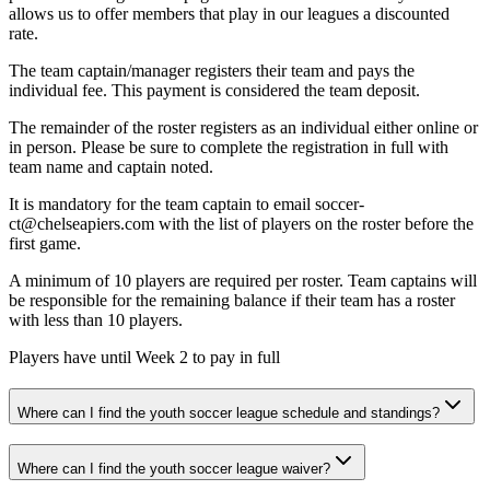
allows us to offer members that play in our leagues a discounted
rate.​​​​‌ ‍ ​‍​‍‌‍ ‌ ​‍‌‍‍‌‌‍‌ ‌‍‍‌‌‍ ‍​‍​‍​ ‍‍​‍​‍‌ ​ ‌‍​‌‌‍ ‍‌‍‍‌‌ ‌​‌ ‍‌​‍ ‍‌‍‍‌‌‍ ​‍​‍​‍ ​​‍​‍‌‍‍​‌ ​‍‌‍‌‌‌‍‌‍​‍​‍​ ‍‍​‍​‍‌‍‍​‌ ‌​‌ ‌​‌ ​​‌ ​ ​ ‍‍​‍ ​‍ ‌‍​ ‌‍‍​‌‍‌‌‌‍ ​‌ ​ ‌‍‌‌‌‍​‌‌ ​​‌‍‍‌‌‍‌‌‌ ​‍‌ ​ ​‍ ‍‌ ​ ‌‍​‌‌‍ ‍‌‍‍‌‌ ‌​‌ ‍‌​‍ ‍‌ ​ ‌ ‌​‌ ‌‌‌‍‌​‌‍‍‌‌‍ ​‍ ‌‍‍‌‌‍ ‍‌ ‌​‌‍‌‌‌‍ ‍‌ ‌​​‍ ‌‍‌‌‌‍‌​‌‍‍‌‌ ‌​​‍ ‌‍ ‌‌‍ ‌‍‌​‌‍‌‌​ ‌‌ ​​‌ ​‍‌‍‌‌‌ ​ ‌‍‌‌‌‍ ‍‌ ‌​‌‍​‌‌ ‌​‌‍‍‌‌‍ ‌‍ ‍​ ‍ ‌‍‍‌‌‍‌​​ ‌‌‍​‍​ ‌‌​ ‍​​ ‍‌​ ​‌​ ‍​‌‍‌‍​ ‍​​‍ ‌‌‍​‌‌‍​ ​ ‍​​ ‌​​‍ ‌​ ‌​​ ‌ ‌‍​‍​ ​‌​‍ ‌​ ‍​​ ​​​ ‌‌‌‍‌​​‍ ‌​ ​​​ ‌ ​ ​‌‌‍‌‍​ ​‌​ ‌‌​ ‍​​ ‍‌​ ‍​​ ‌‌​ ‌‌​ ​​​ ‍ ‌ ‌​‌ ‍‌‌ ​​‌‍‌‌​ ‌‌‍‌‍‌‍​‌‌ ​‌​ ‍ ‌ ​​‌‍​‌‌ ‌​‌‍‍​​ ‌‌ ​‍‌‍‍‌‌‍​ ‌‍‍​‌‌‌​‌‍‌‌‌ ‍​‌ ‌​​‍‌‌​ ‌‌‌​​‍‌‌ ‌‍‍ ‌‍‌‌‌ ‍‌​‍‌‌​ ​ ‌​‌​​‍‌‌​ ​ ‌​‌​​‍‌‌​ ​‍​ ​‍‌‍‌​​ ​​‌‍​‌‌‍‌‍​ ​​​ ‌‌‌‍​‍‌‍​‍‌‍​‌​ ​‍​ ‌‌‌‍‌‌​‍‌‌​ ​‍​ ​‍​‍‌‌​ ‌‌‌​‌​​‍ ‍‌‍​ ‌‍‍​‌‍‍‌‌‍ ​‌‍‌​‌ ​‍‌‍‌‌‌‍ ‍​‍‌‌​ ‌‌‌​​‍‌‌ ‌‍‍ ‌‍‌‌‌ ‍‌​‍‌‌​ ​ ‌​‌​​‍‌‌​ ​ ‌​‌​​‍‌‌​ ​‍​ ​‍‌‍‌‍‌‍​‌​ ​‍​ ‍​‌‍‌‍​ ‌​​ ​‌​ ‌‍‌‍​ ​ ‍‌‌‍​ ‌‍​ ​‍‌‌​ ​‍​ ​‍​‍‌‌​ ‌‌‌​‌​​‍ ‍‌ ‌​‌‍‌‌‌ ‍​‌ ‌​​ ‌‍​‍‌‍​‌‌ ​ ‌‍‌‌‌‌‌‌‌ ​‍‌‍ ​​ ‌‌‍‍​‌ ‌​‌ ‌​‌ ​​‌ ​ ​‍‌‌​ ​ ‌​​‌​‍‌‌​ ​‍‌​‌‍​‍‌‌​ ​‍‌​‌‍‌‍​ ‌‍‍​‌‍‌‌‌‍ ​‌ ​ ‌‍‌‌‌‍​‌‌ ​​‌‍‍‌‌‍‌‌‌ ​‍‌ ​ ​‍ ‍‌ ​ ‌‍​‌‌‍ ‍‌‍‍‌‌ ‌​‌ ‍‌​‍ ‍‌ ​ ‌ ‌​‌ ‌‌‌‍‌​‌‍‍‌‌‍ ​‍‌‍‌‍‍‌‌‍‌​​ ‌‌‍​‍​ ‌‌​ ‍​​ ‍‌​ ​‌​ ‍​‌‍‌‍​ ‍​​‍ ‌‌‍​‌‌‍​ ​ ‍​​ ‌​​‍ ‌​ ‌​​ ‌ ‌‍​‍​ ​‌​‍ ‌​ ‍​​ ​​​ ‌‌‌‍‌​​‍ ‌​ ​​​ ‌ ​ ​‌‌‍‌‍​ ​‌​ ‌‌​ ‍​​ ‍‌​ ‍​​ ‌‌​ ‌‌​ ​​​‍‌‍‌ ‌​‌ ‍‌‌ ​​‌‍‌‌​ ‌‌‍‌‍‌‍​‌‌ ​‌​‍‌‍‌ ​​‌‍​‌‌ ‌​‌‍‍​​ ‌‌ ​‍‌‍‍‌‌‍​ ‌‍‍​‌‌‌​‌‍‌‌‌ ‍​‌ ‌​​‍‌‌​ ‌‌‌​​‍‌‌ ‌‍‍ ‌‍‌‌‌ ‍‌​‍‌‌​ ​ ‌​‌​​‍‌‌​ ​ ‌​‌​​‍‌‌​ ​‍​ ​‍‌‍‌​​ ​​‌‍​‌‌‍‌‍​ ​​​ ‌‌‌‍​‍‌‍​‍‌‍​‌​ ​‍​ ‌‌‌‍‌‌​‍‌‌​ ​‍​ ​‍​‍‌‌​ ‌‌‌​‌​​‍ ‍‌‍​ ‌‍‍​‌‍‍‌‌‍ ​‌‍‌​‌ ​‍‌‍‌‌‌‍ ‍​‍‌‌​ ‌‌‌​​‍‌‌ ‌‍‍ ‌‍‌‌‌ ‍‌​‍‌‌​ ​ ‌​‌​​‍‌‌​ ​ ‌​‌​​‍‌‌​ ​‍​ ​‍‌‍‌‍‌‍​‌​ ​‍​ ‍​‌‍‌‍​ ‌​​ ​‌​ ‌‍‌‍​ ​ ‍‌‌‍​ ‌‍​ ​‍‌‌​ ​‍​ ​‍​‍‌‌​ ‌‌‌​‌​​‍ ‍‌ ‌​‌‍‌‌‌ ‍​‌ ‌​​‍‌‍‌ ​​‌‍‌‌‌ ​‍‌ ​ ‌ ​​‌‍‌‌‌‍​ ‌ ‌​‌‍‍‌‌ ‌‍‌‍‌‌​ ‌‌ ​​‌ ‌‌‌‍​‍‌‍ ​‌‍‍‌‌ ​ ‌‍‍​‌‍‌‌‌‍‌​​‍​‍‌ ‌
The team captain/manager registers their team and pays the
individual fee. This payment is considered the team deposit.​​​​‌ ‍ ​‍​‍‌‍ ‌ ​‍‌‍‍‌‌‍‌ ‌‍‍‌‌‍ ‍​‍​‍​ ‍‍​‍​‍‌ ​ ‌‍​‌‌‍ ‍‌‍‍‌‌ ‌​‌ ‍‌​‍ ‍‌‍‍‌‌‍ ​‍​‍​‍ ​​‍​‍‌‍‍​‌ ​‍‌‍‌‌‌‍‌‍​‍​‍​ ‍‍​‍​‍‌‍‍​‌ ‌​‌ ‌​‌ ​​‌ ​ ​ ‍‍​‍ ​‍ ‌‍​ ‌‍‍​‌‍‌‌‌‍ ​‌ ​ ‌‍‌‌‌‍​‌‌ ​​‌‍‍‌‌‍‌‌‌ ​‍‌ ​ ​‍ ‍‌ ​ ‌‍​‌‌‍ ‍‌‍‍‌‌ ‌​‌ ‍‌​‍ ‍‌ ​ ‌ ‌​‌ ‌‌‌‍‌​‌‍‍‌‌‍ ​‍ ‌‍‍‌‌‍ ‍‌ ‌​‌‍‌‌‌‍ ‍‌ ‌​​‍ ‌‍‌‌‌‍‌​‌‍‍‌‌ ‌​​‍ ‌‍ ‌‌‍ ‌‍‌​‌‍‌‌​ ‌‌ ​​‌ ​‍‌‍‌‌‌ ​ ‌‍‌‌‌‍ ‍‌ ‌​‌‍​‌‌ ‌​‌‍‍‌‌‍ ‌‍ ‍​ ‍ ‌‍‍‌‌‍‌​​ ‌‌‍​‍​ ‌‌​ ‍​​ ‍‌​ ​‌​ ‍​‌‍‌‍​ ‍​​‍ ‌‌‍​‌‌‍​ ​ ‍​​ ‌​​‍ ‌​ ‌​​ ‌ ‌‍​‍​ ​‌​‍ ‌​ ‍​​ ​​​ ‌‌‌‍‌​​‍ ‌​ ​​​ ‌ ​ ​‌‌‍‌‍​ ​‌​ ‌‌​ ‍​​ ‍‌​ ‍​​ ‌‌​ ‌‌​ ​​​ ‍ ‌ ‌​‌ ‍‌‌ ​​‌‍‌‌​ ‌‌‍‌‍‌‍​‌‌ ​‌​ ‍ ‌ ​​‌‍​‌‌ ‌​‌‍‍​​ ‌‌ ​‍‌‍‍‌‌‍​ ‌‍‍​‌‌‌​‌‍‌‌‌ ‍​‌ ‌​​‍‌‌​ ‌‌‌​​‍‌‌ ‌‍‍ ‌‍‌‌‌ ‍‌​‍‌‌​ ​ ‌​‌​​‍‌‌​ ​ ‌​‌​​‍‌‌​ ​‍​ ​‍​ ​‍​ ‌ ‌‍​‍​ ​‍‌‍‌‌​ ​‍​ ​‍‌‍‌‌​ ‌​‌‍‌​​ ​​​ ‍​​‍‌‌​ ​‍​ ​‍​‍‌‌​ ‌‌‌​‌​​‍ ‍‌‍​ ‌‍‍​‌‍‍‌‌‍ ​‌‍‌​‌ ​‍‌‍‌‌‌‍ ‍​‍‌‌​ ‌‌‌​​‍‌‌ ‌‍‍ ‌‍‌‌‌ ‍‌​‍‌‌​ ​ ‌​‌​​‍‌‌​ ​ ‌​‌​​‍‌‌​ ​‍​ ​‍‌‍‌‌​ ​‌‌‍​‌​ ‍‌‌‍‌​‌‍‌​‌‍​‍‌‍​ ​ ‌ ​ ‍‌​ ‍​‌‍‌​​‍‌‌​ ​‍​ ​‍​‍‌‌​ ‌‌‌​‌​​‍ ‍‌ ‌​‌‍‌‌‌ ‍​‌ ‌​​ ‌‍​‍‌‍​‌‌ ​ ‌‍‌‌‌‌‌‌‌ ​‍‌‍ ​​ ‌‌‍‍​‌ ‌​‌ ‌​‌ ​​‌ ​ ​‍‌‌​ ​ ‌​​‌​‍‌‌​ ​‍‌​‌‍​‍‌‌​ ​‍‌​‌‍‌‍​ ‌‍‍​‌‍‌‌‌‍ ​‌ ​ ‌‍‌‌‌‍​‌‌ ​​‌‍‍‌‌‍‌‌‌ ​‍‌ ​ ​‍ ‍‌ ​ ‌‍​‌‌‍ ‍‌‍‍‌‌ ‌​‌ ‍‌​‍ ‍‌ ​ ‌ ‌​‌ ‌‌‌‍‌​‌‍‍‌‌‍ ​‍‌‍‌‍‍‌‌‍‌​​ ‌‌‍​‍​ ‌‌​ ‍​​ ‍‌​ ​‌​ ‍​‌‍‌‍​ ‍​​‍ ‌‌‍​‌‌‍​ ​ ‍​​ ‌​​‍ ‌​ ‌​​ ‌ ‌‍​‍​ ​‌​‍ ‌​ ‍​​ ​​​ ‌‌‌‍‌​​‍ ‌​ ​​​ ‌ ​ ​‌‌‍‌‍​ ​‌​ ‌‌​ ‍​​ ‍‌​ ‍​​ ‌‌​ ‌‌​ ​​​‍‌‍‌ ‌​‌ ‍‌‌ ​​‌‍‌‌​ ‌‌‍‌‍‌‍​‌‌ ​‌​‍‌‍‌ ​​‌‍​‌‌ ‌​‌‍‍​​ ‌‌ ​‍‌‍‍‌‌‍​ ‌‍‍​‌‌‌​‌‍‌‌‌ ‍​‌ ‌​​‍‌‌​ ‌‌‌​​‍‌‌ ‌‍‍ ‌‍‌‌‌ ‍‌​‍‌‌​ ​ ‌​‌​​‍‌‌​ ​ ‌​‌​​‍‌‌​ ​‍​ ​‍​ ​‍​ ‌ ‌‍​‍​ ​‍‌‍‌‌​ ​‍​ ​‍‌‍‌‌​ ‌​‌‍‌​​ ​​​ ‍​​‍‌‌​ ​‍​ ​‍​‍‌‌​ ‌‌‌​‌​​‍ ‍‌‍​ ‌‍‍​‌‍‍‌‌‍ ​‌‍‌​‌ ​‍‌‍‌‌‌‍ ‍​‍‌‌​ ‌‌‌​​‍‌‌ ‌‍‍ ‌‍‌‌‌ ‍‌​‍‌‌​ ​ ‌​‌​​‍‌‌​ ​ ‌​‌​​‍‌‌​ ​‍​ ​‍‌‍‌‌​ ​‌‌‍​‌​ ‍‌‌‍‌​‌‍‌​‌‍​‍‌‍​ ​ ‌ ​ ‍‌​ ‍​‌‍‌​​‍‌‌​ ​‍​ ​‍​‍‌‌​ ‌‌‌​‌​​‍ ‍‌ ‌​‌‍‌‌‌ ‍​‌ ‌​​‍‌‍‌ ​​‌‍‌‌‌ ​‍‌ ​ ‌ ​​‌‍‌‌‌‍​ ‌ ‌​‌‍‍‌‌ ‌‍‌‍‌‌​ ‌‌ ​​‌ ‌‌‌‍​‍‌‍ ​‌‍‍‌‌ ​ ‌‍‍​‌‍‌‌‌‍‌​​‍​‍‌ ‌
The remainder of the roster registers as an individual either online or
in person. Please be sure to complete the registration in full with
team name and captain noted.​​​​‌ ‍ ​‍​‍‌‍ ‌ ​‍‌‍‍‌‌‍‌ ‌‍‍‌‌‍ ‍​‍​‍​ ‍‍​‍​‍‌ ​ ‌‍​‌‌‍ ‍‌‍‍‌‌ ‌​‌ ‍‌​‍ ‍‌‍‍‌‌‍ ​‍​‍​‍ ​​‍​‍‌‍‍​‌ ​‍‌‍‌‌‌‍‌‍​‍​‍​ ‍‍​‍​‍‌‍‍​‌ ‌​‌ ‌​‌ ​​‌ ​ ​ ‍‍​‍ ​‍ ‌‍​ ‌‍‍​‌‍‌‌‌‍ ​‌ ​ ‌‍‌‌‌‍​‌‌ ​​‌‍‍‌‌‍‌‌‌ ​‍‌ ​ ​‍ ‍‌ ​ ‌‍​‌‌‍ ‍‌‍‍‌‌ ‌​‌ ‍‌​‍ ‍‌ ​ ‌ ‌​‌ ‌‌‌‍‌​‌‍‍‌‌‍ ​‍ ‌‍‍‌‌‍ ‍‌ ‌​‌‍‌‌‌‍ ‍‌ ‌​​‍ ‌‍‌‌‌‍‌​‌‍‍‌‌ ‌​​‍ ‌‍ ‌‌‍ ‌‍‌​‌‍‌‌​ ‌‌ ​​‌ ​‍‌‍‌‌‌ ​ ‌‍‌‌‌‍ ‍‌ ‌​‌‍​‌‌ ‌​‌‍‍‌‌‍ ‌‍ ‍​ ‍ ‌‍‍‌‌‍‌​​ ‌‌‍​‍​ ‌‌​ ‍​​ ‍‌​ ​‌​ ‍​‌‍‌‍​ ‍​​‍ ‌‌‍​‌‌‍​ ​ ‍​​ ‌​​‍ ‌​ ‌​​ ‌ ‌‍​‍​ ​‌​‍ ‌​ ‍​​ ​​​ ‌‌‌‍‌​​‍ ‌​ ​​​ ‌ ​ ​‌‌‍‌‍​ ​‌​ ‌‌​ ‍​​ ‍‌​ ‍​​ ‌‌​ ‌‌​ ​​​ ‍ ‌ ‌​‌ ‍‌‌ ​​‌‍‌‌​ ‌‌‍‌‍‌‍​‌‌ ​‌​ ‍ ‌ ​​‌‍​‌‌ ‌​‌‍‍​​ ‌‌ ​‍‌‍‍‌‌‍​ ‌‍‍​‌‌‌​‌‍‌‌‌ ‍​‌ ‌​​‍‌‌​ ‌‌‌​​‍‌‌ ‌‍‍ ‌‍‌‌‌ ‍‌​‍‌‌​ ​ ‌​‌​​‍‌‌​ ​ ‌​‌​​‍‌‌​ ​‍​ ​‍​ ‍​​ ‌‍‌‍‌​​ ‌‌‌‍​‌‌‍‌‍​ ‍​​ ​‍​ ‍‌‌‍‌‌​ ‍​​ ‌​​‍‌‌​ ​‍​ ​‍​‍‌‌​ ‌‌‌​‌​​‍ ‍‌‍​ ‌‍‍​‌‍‍‌‌‍ ​‌‍‌​‌ ​‍‌‍‌‌‌‍ ‍​‍‌‌​ ‌‌‌​​‍‌‌ ‌‍‍ ‌‍‌‌‌ ‍‌​‍‌‌​ ​ ‌​‌​​‍‌‌​ ​ ‌​‌​​‍‌‌​ ​‍​ ​‍​ ‌‍‌‍‌‌​ ‌ ‌‍​‍​ ​‌​ ‍​​ ‍‌​ ‍​‌‍‌​‌‍​ ‌‍​‍‌‍‌​​‍‌‌​ ​‍​ ​‍​‍‌‌​ ‌‌‌​‌​​‍ ‍‌ ‌​‌‍‌‌‌ ‍​‌ ‌​​ ‌‍​‍‌‍​‌‌ ​ ‌‍‌‌‌‌‌‌‌ ​‍‌‍ ​​ ‌‌‍‍​‌ ‌​‌ ‌​‌ ​​‌ ​ ​‍‌‌​ ​ ‌​​‌​‍‌‌​ ​‍‌​‌‍​‍‌‌​ ​‍‌​‌‍‌‍​ ‌‍‍​‌‍‌‌‌‍ ​‌ ​ ‌‍‌‌‌‍​‌‌ ​​‌‍‍‌‌‍‌‌‌ ​‍‌ ​ ​‍ ‍‌ ​ ‌‍​‌‌‍ ‍‌‍‍‌‌ ‌​‌ ‍‌​‍ ‍‌ ​ ‌ ‌​‌ ‌‌‌‍‌​‌‍‍‌‌‍ ​‍‌‍‌‍‍‌‌‍‌​​ ‌‌‍​‍​ ‌‌​ ‍​​ ‍‌​ ​‌​ ‍​‌‍‌‍​ ‍​​‍ ‌‌‍​‌‌‍​ ​ ‍​​ ‌​​‍ ‌​ ‌​​ ‌ ‌‍​‍​ ​‌​‍ ‌​ ‍​​ ​​​ ‌‌‌‍‌​​‍ ‌​ ​​​ ‌ ​ ​‌‌‍‌‍​ ​‌​ ‌‌​ ‍​​ ‍‌​ ‍​​ ‌‌​ ‌‌​ ​​​‍‌‍‌ ‌​‌ ‍‌‌ ​​‌‍‌‌​ ‌‌‍‌‍‌‍​‌‌ ​‌​‍‌‍‌ ​​‌‍​‌‌ ‌​‌‍‍​​ ‌‌ ​‍‌‍‍‌‌‍​ ‌‍‍​‌‌‌​‌‍‌‌‌ ‍​‌ ‌​​‍‌‌​ ‌‌‌​​‍‌‌ ‌‍‍ ‌‍‌‌‌ ‍‌​‍‌‌​ ​ ‌​‌​​‍‌‌​ ​ ‌​‌​​‍‌‌​ ​‍​ ​‍​ ‍​​ ‌‍‌‍‌​​ ‌‌‌‍​‌‌‍‌‍​ ‍​​ ​‍​ ‍‌‌‍‌‌​ ‍​​ ‌​​‍‌‌​ ​‍​ ​‍​‍‌‌​ ‌‌‌​‌​​‍ ‍‌‍​ ‌‍‍​‌‍‍‌‌‍ ​‌‍‌​‌ ​‍‌‍‌‌‌‍ ‍​‍‌‌​ ‌‌‌​​‍‌‌ ‌‍‍ ‌‍‌‌‌ ‍‌​‍‌‌​ ​ ‌​‌​​‍‌‌​ ​ ‌​‌​​‍‌‌​ ​‍​ ​‍​ ‌‍‌‍‌‌​ ‌ ‌‍​‍​ ​‌​ ‍​​ ‍‌​ ‍​‌‍‌​‌‍​ ‌‍​‍‌‍‌​​‍‌‌​ ​‍​ ​‍​‍‌‌​ ‌‌‌​‌​​‍ ‍‌ ‌​‌‍‌‌‌ ‍​‌ ‌​​‍‌‍‌ ​​‌‍‌‌‌ ​‍‌ ​ ‌ ​​‌‍‌‌‌‍​ ‌ ‌​‌‍‍‌‌ ‌‍‌‍‌‌​ ‌‌ ​​‌ ‌‌‌‍​‍‌‍ ​‌‍‍‌‌ ​ ‌‍‍​‌‍‌‌‌‍‌​​‍​‍‌ ‌
It is mandatory for the team captain to email soccer-
ct@chelseapiers.com with the list of players on the roster before the
first game.​​​​‌ ‍ ​‍​‍‌‍ ‌ ​‍‌‍‍‌‌‍‌ ‌‍‍‌‌‍ ‍​‍​‍​ ‍‍​‍​‍‌ ​ ‌‍​‌‌‍ ‍‌‍‍‌‌ ‌​‌ ‍‌​‍ ‍‌‍‍‌‌‍ ​‍​‍​‍ ​​‍​‍‌‍‍​‌ ​‍‌‍‌‌‌‍‌‍​‍​‍​ ‍‍​‍​‍‌‍‍​‌ ‌​‌ ‌​‌ ​​‌ ​ ​ ‍‍​‍ ​‍ ‌‍​ ‌‍‍​‌‍‌‌‌‍ ​‌ ​ ‌‍‌‌‌‍​‌‌ ​​‌‍‍‌‌‍‌‌‌ ​‍‌ ​ ​‍ ‍‌ ​ ‌‍​‌‌‍ ‍‌‍‍‌‌ ‌​‌ ‍‌​‍ ‍‌ ​ ‌ ‌​‌ ‌‌‌‍‌​‌‍‍‌‌‍ ​‍ ‌‍‍‌‌‍ ‍‌ ‌​‌‍‌‌‌‍ ‍‌ ‌​​‍ ‌‍‌‌‌‍‌​‌‍‍‌‌ ‌​​‍ ‌‍ ‌‌‍ ‌‍‌​‌‍‌‌​ ‌‌ ​​‌ ​‍‌‍‌‌‌ ​ ‌‍‌‌‌‍ ‍‌ ‌​‌‍​‌‌ ‌​‌‍‍‌‌‍ ‌‍ ‍​ ‍ ‌‍‍‌‌‍‌​​ ‌‌‍​‍​ ‌‌​ ‍​​ ‍‌​ ​‌​ ‍​‌‍‌‍​ ‍​​‍ ‌‌‍​‌‌‍​ ​ ‍​​ ‌​​‍ ‌​ ‌​​ ‌ ‌‍​‍​ ​‌​‍ ‌​ ‍​​ ​​​ ‌‌‌‍‌​​‍ ‌​ ​​​ ‌ ​ ​‌‌‍‌‍​ ​‌​ ‌‌​ ‍​​ ‍‌​ ‍​​ ‌‌​ ‌‌​ ​​​ ‍ ‌ ‌​‌ ‍‌‌ ​​‌‍‌‌​ ‌‌‍‌‍‌‍​‌‌ ​‌​ ‍ ‌ ​​‌‍​‌‌ ‌​‌‍‍​​ ‌‌ ​‍‌‍‍‌‌‍​ ‌‍‍​‌‌‌​‌‍‌‌‌ ‍​‌ ‌​​‍‌‌​ ‌‌‌​​‍‌‌ ‌‍‍ ‌‍‌‌‌ ‍‌​‍‌‌​ ​ ‌​‌​​‍‌‌​ ​ ‌​‌​​‍‌‌​ ​‍​ ​‍‌‍​ ​ ‌‌​ ‌​​ ‍​‌‍‌​‌‍‌‌‌‍​ ​ ​‌​ ‌ ‌‍​ ​ ‌‌​ ​‍​‍‌‌​ ​‍​ ​‍​‍‌‌​ ‌‌‌​‌​​‍ ‍‌‍​ ‌‍‍​‌‍‍‌‌‍ ​‌‍‌​‌ ​‍‌‍‌‌‌‍ ‍​‍‌‌​ ‌‌‌​​‍‌‌ ‌‍‍ ‌‍‌‌‌ ‍‌​‍‌‌​ ​ ‌​‌​​‍‌‌​ ​ ‌​‌​​‍‌‌​ ​‍​ ​‍​ ‌‌​ ​​​ ‍​​ ‌​​ ‍‌​ ‌ ‌‍‌​‌‍‌​‌‍‌‌​ ​​​ ‌​​ ‌‍​‍‌‌​ ​‍​ ​‍​‍‌‌​ ‌‌‌​‌​​‍ ‍‌ ‌​‌‍‌‌‌ ‍​‌ ‌​​ ‌‍​‍‌‍​‌‌ ​ ‌‍‌‌‌‌‌‌‌ ​‍‌‍ ​​ ‌‌‍‍​‌ ‌​‌ ‌​‌ ​​‌ ​ ​‍‌‌​ ​ ‌​​‌​‍‌‌​ ​‍‌​‌‍​‍‌‌​ ​‍‌​‌‍‌‍​ ‌‍‍​‌‍‌‌‌‍ ​‌ ​ ‌‍‌‌‌‍​‌‌ ​​‌‍‍‌‌‍‌‌‌ ​‍‌ ​ ​‍ ‍‌ ​ ‌‍​‌‌‍ ‍‌‍‍‌‌ ‌​‌ ‍‌​‍ ‍‌ ​ ‌ ‌​‌ ‌‌‌‍‌​‌‍‍‌‌‍ ​‍‌‍‌‍‍‌‌‍‌​​ ‌‌‍​‍​ ‌‌​ ‍​​ ‍‌​ ​‌​ ‍​‌‍‌‍​ ‍​​‍ ‌‌‍​‌‌‍​ ​ ‍​​ ‌​​‍ ‌​ ‌​​ ‌ ‌‍​‍​ ​‌​‍ ‌​ ‍​​ ​​​ ‌‌‌‍‌​​‍ ‌​ ​​​ ‌ ​ ​‌‌‍‌‍​ ​‌​ ‌‌​ ‍​​ ‍‌​ ‍​​ ‌‌​ ‌‌​ ​​​‍‌‍‌ ‌​‌ ‍‌‌ ​​‌‍‌‌​ ‌‌‍‌‍‌‍​‌‌ ​‌​‍‌‍‌ ​​‌‍​‌‌ ‌​‌‍‍​​ ‌‌ ​‍‌‍‍‌‌‍​ ‌‍‍​‌‌‌​‌‍‌‌‌ ‍​‌ ‌​​‍‌‌​ ‌‌‌​​‍‌‌ ‌‍‍ ‌‍‌‌‌ ‍‌​‍‌‌​ ​ ‌​‌​​‍‌‌​ ​ ‌​‌​​‍‌‌​ ​‍​ ​‍‌‍​ ​ ‌‌​ ‌​​ ‍​‌‍‌​‌‍‌‌‌‍​ ​ ​‌​ ‌ ‌‍​ ​ ‌‌​ ​‍​‍‌‌​ ​‍​ ​‍​‍‌‌​ ‌‌‌​‌​​‍ ‍‌‍​ ‌‍‍​‌‍‍‌‌‍ ​‌‍‌​‌ ​‍‌‍‌‌‌‍ ‍​‍‌‌​ ‌‌‌​​‍‌‌ ‌‍‍ ‌‍‌‌‌ ‍‌​‍‌‌​ ​ ‌​‌​​‍‌‌​ ​ ‌​‌​​‍‌‌​ ​‍​ ​‍​ ‌‌​ ​​​ ‍​​ ‌​​ ‍‌​ ‌ ‌‍‌​‌‍‌​‌‍‌‌​ ​​​ ‌​​ ‌‍​‍‌‌​ ​‍​ ​‍​‍‌‌​ ‌‌‌​‌​​‍ ‍‌ ‌​‌‍‌‌‌ ‍​‌ ‌​​‍‌‍‌ ​​‌‍‌‌‌ ​‍‌ ​ ‌ ​​‌‍‌‌‌‍​ ‌ ‌​‌‍‍‌‌ ‌‍‌‍‌‌​ ‌‌ ​​‌ ‌‌‌‍​‍‌‍ ​‌‍‍‌‌ ​ ‌‍‍​‌‍‌‌‌‍‌​​‍​‍‌ ‌
A minimum of 10 players are required per roster. Team captains will
be responsible for the remaining balance if their team has a roster
with less than 10 players.​​​​‌ ‍ ​‍​‍‌‍ ‌ ​‍‌‍‍‌‌‍‌ ‌‍‍‌‌‍ ‍​‍​‍​ ‍‍​‍​‍‌ ​ ‌‍​‌‌‍ ‍‌‍‍‌‌ ‌​‌ ‍‌​‍ ‍‌‍‍‌‌‍ ​‍​‍​‍ ​​‍​‍‌‍‍​‌ ​‍‌‍‌‌‌‍‌‍​‍​‍​ ‍‍​‍​‍‌‍‍​‌ ‌​‌ ‌​‌ ​​‌ ​ ​ ‍‍​‍ ​‍ ‌‍​ ‌‍‍​‌‍‌‌‌‍ ​‌ ​ ‌‍‌‌‌‍​‌‌ ​​‌‍‍‌‌‍‌‌‌ ​‍‌ ​ ​‍ ‍‌ ​ ‌‍​‌‌‍ ‍‌‍‍‌‌ ‌​‌ ‍‌​‍ ‍‌ ​ ‌ ‌​‌ ‌‌‌‍‌​‌‍‍‌‌‍ ​‍ ‌‍‍‌‌‍ ‍‌ ‌​‌‍‌‌‌‍ ‍‌ ‌​​‍ ‌‍‌‌‌‍‌​‌‍‍‌‌ ‌​​‍ ‌‍ ‌‌‍ ‌‍‌​‌‍‌‌​ ‌‌ ​​‌ ​‍‌‍‌‌‌ ​ ‌‍‌‌‌‍ ‍‌ ‌​‌‍​‌‌ ‌​‌‍‍‌‌‍ ‌‍ ‍​ ‍ ‌‍‍‌‌‍‌​​ ‌‌‍​‍​ ‌‌​ ‍​​ ‍‌​ ​‌​ ‍​‌‍‌‍​ ‍​​‍ ‌‌‍​‌‌‍​ ​ ‍​​ ‌​​‍ ‌​ ‌​​ ‌ ‌‍​‍​ ​‌​‍ ‌​ ‍​​ ​​​ ‌‌‌‍‌​​‍ ‌​ ​​​ ‌ ​ ​‌‌‍‌‍​ ​‌​ ‌‌​ ‍​​ ‍‌​ ‍​​ ‌‌​ ‌‌​ ​​​ ‍ ‌ ‌​‌ ‍‌‌ ​​‌‍‌‌​ ‌‌‍‌‍‌‍​‌‌ ​‌​ ‍ ‌ ​​‌‍​‌‌ ‌​‌‍‍​​ ‌‌ ​‍‌‍‍‌‌‍​ ‌‍‍​‌‌‌​‌‍‌‌‌ ‍​‌ ‌​​‍‌‌​ ‌‌‌​​‍‌‌ ‌‍‍ ‌‍‌‌‌ ‍‌​‍‌‌​ ​ ‌​‌​​‍‌‌​ ​ ‌​‌​​‍‌‌​ ​‍​ ​‍​ ‌‍​ ‌​​ ‌‍‌‍‌‌‌‍​‌​ ​‌​ ​‍‌‍​‍‌‍​‌​ ​‍​ ​‍​ ‌​​‍‌‌​ ​‍​ ​‍​‍‌‌​ ‌‌‌​‌​​‍ ‍‌‍​ ‌‍‍​‌‍‍‌‌‍ ​‌‍‌​‌ ​‍‌‍‌‌‌‍ ‍​‍‌‌​ ‌‌‌​​‍‌‌ ‌‍‍ ‌‍‌‌‌ ‍‌​‍‌‌​ ​ ‌​‌​​‍‌‌​ ​ ‌​‌​​‍‌‌​ ​‍​ ​‍‌‍‌‍‌‍​‌​ ​‌‌‍‌​​ ​‌​ ‌ ​ ​​​ ‌ ‌‍‌‌​ ‌‌​ ​ ‌‍‌​​‍‌‌​ ​‍​ ​‍​‍‌‌​ ‌‌‌​‌​​‍ ‍‌ ‌​‌‍‌‌‌ ‍​‌ ‌​​ ‌‍​‍‌‍​‌‌ ​ ‌‍‌‌‌‌‌‌‌ ​‍‌‍ ​​ ‌‌‍‍​‌ ‌​‌ ‌​‌ ​​‌ ​ ​‍‌‌​ ​ ‌​​‌​‍‌‌​ ​‍‌​‌‍​‍‌‌​ ​‍‌​‌‍‌‍​ ‌‍‍​‌‍‌‌‌‍ ​‌ ​ ‌‍‌‌‌‍​‌‌ ​​‌‍‍‌‌‍‌‌‌ ​‍‌ ​ ​‍ ‍‌ ​ ‌‍​‌‌‍ ‍‌‍‍‌‌ ‌​‌ ‍‌​‍ ‍‌ ​ ‌ ‌​‌ ‌‌‌‍‌​‌‍‍‌‌‍ ​‍‌‍‌‍‍‌‌‍‌​​ ‌‌‍​‍​ ‌‌​ ‍​​ ‍‌​ ​‌​ ‍​‌‍‌‍​ ‍​​‍ ‌‌‍​‌‌‍​ ​ ‍​​ ‌​​‍ ‌​ ‌​​ ‌ ‌‍​‍​ ​‌​‍ ‌​ ‍​​ ​​​ ‌‌‌‍‌​​‍ ‌​ ​​​ ‌ ​ ​‌‌‍‌‍​ ​‌​ ‌‌​ ‍​​ ‍‌​ ‍​​ ‌‌​ ‌‌​ ​​​‍‌‍‌ ‌​‌ ‍‌‌ ​​‌‍‌‌​ ‌‌‍‌‍‌‍​‌‌ ​‌​‍‌‍‌ ​​‌‍​‌‌ ‌​‌‍‍​​ ‌‌ ​‍‌‍‍‌‌‍​ ‌‍‍​‌‌‌​‌‍‌‌‌ ‍​‌ ‌​​‍‌‌​ ‌‌‌​​‍‌‌ ‌‍‍ ‌‍‌‌‌ ‍‌​‍‌‌​ ​ ‌​‌​​‍‌‌​ ​ ‌​‌​​‍‌‌​ ​‍​ ​‍​ ‌‍​ ‌​​ ‌‍‌‍‌‌‌‍​‌​ ​‌​ ​‍‌‍​‍‌‍​‌​ ​‍​ ​‍​ ‌​​‍‌‌​ ​‍​ ​‍​‍‌‌​ ‌‌‌​‌​​‍ ‍‌‍​ ‌‍‍​‌‍‍‌‌‍ ​‌‍‌​‌ ​‍‌‍‌‌‌‍ ‍​‍‌‌​ ‌‌‌​​‍‌‌ ‌‍‍ ‌‍‌‌‌ ‍‌​‍‌‌​ ​ ‌​‌​​‍‌‌​ ​ ‌​‌​​‍‌‌​ ​‍​ ​‍‌‍‌‍‌‍​‌​ ​‌‌‍‌​​ ​‌​ ‌ ​ ​​​ ‌ ‌‍‌‌​ ‌‌​ ​ ‌‍‌​​‍‌‌​ ​‍​ ​‍​‍‌‌​ ‌‌‌​‌​​‍ ‍‌ ‌​‌‍‌‌‌ ‍​‌ ‌​​‍‌‍‌ ​​‌‍‌‌‌ ​‍‌ ​ ‌ ​​‌‍‌‌‌‍​ ‌ ‌​‌‍‍‌‌ ‌‍‌‍‌‌​ ‌‌ ​​‌ ‌‌‌‍​‍‌‍ ​‌‍‍‌‌ ​ ‌‍‍​‌‍‌‌‌‍‌​​‍​‍‌ ‌
Players have until Week 2 to pay in full​​​​‌ ‍ ​‍​‍‌‍ ‌ ​‍‌‍‍‌‌‍‌ ‌‍‍‌‌‍ ‍​‍​‍​ ‍‍​‍​‍‌ ​ ‌‍​‌‌‍ ‍‌‍‍‌‌ ‌​‌ ‍‌​‍ ‍‌‍‍‌‌‍ ​‍​‍​‍ ​​‍​‍‌‍‍​‌ ​‍‌‍‌‌‌‍‌‍​‍​‍​ ‍‍​‍​‍‌‍‍​‌ ‌​‌ ‌​‌ ​​‌ ​ ​ ‍‍​‍ ​‍ ‌‍​ ‌‍‍​‌‍‌‌‌‍ ​‌ ​ ‌‍‌‌‌‍​‌‌ ​​‌‍‍‌‌‍‌‌‌ ​‍‌ ​ ​‍ ‍‌ ​ ‌‍​‌‌‍ ‍‌‍‍‌‌ ‌​‌ ‍‌​‍ ‍‌ ​ ‌ ‌​‌ ‌‌‌‍‌​‌‍‍‌‌‍ ​‍ ‌‍‍‌‌‍ ‍‌ ‌​‌‍‌‌‌‍ ‍‌ ‌​​‍ ‌‍‌‌‌‍‌​‌‍‍‌‌ ‌​​‍ ‌‍ ‌‌‍ ‌‍‌​‌‍‌‌​ ‌‌ ​​‌ ​‍‌‍‌‌‌ ​ ‌‍‌‌‌‍ ‍‌ ‌​‌‍​‌‌ ‌​‌‍‍‌‌‍ ‌‍ ‍​ ‍ ‌‍‍‌‌‍‌​​ ‌‌‍​‍​ ‌‌​ ‍​​ ‍‌​ ​‌​ ‍​‌‍‌‍​ ‍​​‍ ‌‌‍​‌‌‍​ ​ ‍​​ ‌​​‍ ‌​ ‌​​ ‌ ‌‍​‍​ ​‌​‍ ‌​ ‍​​ ​​​ ‌‌‌‍‌​​‍ ‌​ ​​​ ‌ ​ ​‌‌‍‌‍​ ​‌​ ‌‌​ ‍​​ ‍‌​ ‍​​ ‌‌​ ‌‌​ ​​​ ‍ ‌ ‌​‌ ‍‌‌ ​​‌‍‌‌​ ‌‌‍‌‍‌‍​‌‌ ​‌​ ‍ ‌ ​​‌‍​‌‌ ‌​‌‍‍​​ ‌‌ ​‍‌‍‍‌‌‍​ ‌‍‍​‌‌‌​‌‍‌‌‌ ‍​‌ ‌​​‍‌‌​ ‌‌‌​​‍‌‌ ‌‍‍ ‌‍‌‌‌ ‍‌​‍‌‌​ ​ ‌​‌​​‍‌‌​ ​ ‌​‌​​‍‌‌​ ​‍​ ​‍​ ‌‌‌‍​‌​ ‌‍​ ‍‌​ ​‍​ ‌​​ ​​‌‍​‌​ ​‌​ ‌‍​ ‌‍‌‍​‌​‍‌‌​ ​‍​ ​‍​‍‌‌​ ‌‌‌​‌​​‍ ‍‌‍​ ‌‍‍​‌‍‍‌‌‍ ​‌‍‌​‌ ​‍‌‍‌‌‌‍ ‍​‍‌‌​ ‌‌‌​​‍‌‌ ‌‍‍ ‌‍‌‌‌ ‍‌​‍‌‌​ ​ ‌​‌​​‍‌‌​ ​ ‌​‌​​‍‌‌​ ​‍​ ​‍​ ‍​​ ​ ‌‍‌‍‌‍‌‍​ ​​‌‍​‍​ ‍‌​ ‌‍​ ​​​ ‍​‌‍​‌​ ‌‌​‍‌‌​ ​‍​ ​‍​‍‌‌​ ‌‌‌​‌​​‍ ‍‌ ‌​‌‍‌‌‌ ‍​‌ ‌​​ ‌‍​‍‌‍​‌‌ ​ ‌‍‌‌‌‌‌‌‌ ​‍‌‍ ​​ ‌‌‍‍​‌ ‌​‌ ‌​‌ ​​‌ ​ ​‍‌‌​ ​ ‌​​‌​‍‌‌​ ​‍‌​‌‍​‍‌‌​ ​‍‌​‌‍‌‍​ ‌‍‍​‌‍‌‌‌‍ ​‌ ​ ‌‍‌‌‌‍​‌‌ ​​‌‍‍‌‌‍‌‌‌ ​‍‌ ​ ​‍ ‍‌ ​ ‌‍​‌‌‍ ‍‌‍‍‌‌ ‌​‌ ‍‌​‍ ‍‌ ​ ‌ ‌​‌ ‌‌‌‍‌​‌‍‍‌‌‍ ​‍‌‍‌‍‍‌‌‍‌​​ ‌‌‍​‍​ ‌‌​ ‍​​ ‍‌​ ​‌​ ‍​‌‍‌‍​ ‍​​‍ ‌‌‍​‌‌‍​ ​ ‍​​ ‌​​‍ ‌​ ‌​​ ‌ ‌‍​‍​ ​‌​‍ ‌​ ‍​​ ​​​ ‌‌‌‍‌​​‍ ‌​ ​​​ ‌ ​ ​‌‌‍‌‍​ ​‌​ ‌‌​ ‍​​ ‍‌​ ‍​​ ‌‌​ ‌‌​ ​​​‍‌‍‌ ‌​‌ ‍‌‌ ​​‌‍‌‌​ ‌‌‍‌‍‌‍​‌‌ ​‌​‍‌‍‌ ​​‌‍​‌‌ ‌​‌‍‍​​ ‌‌ ​‍‌‍‍‌‌‍​ ‌‍‍​‌‌‌​‌‍‌‌‌ ‍​‌ ‌​​‍‌‌​ ‌‌‌​​‍‌‌ ‌‍‍ ‌‍‌‌‌ ‍‌​‍‌‌​ ​ ‌​‌​​‍‌‌​ ​ ‌​‌​​‍‌‌​ ​‍​ ​‍​ ‌‌‌‍​‌​ ‌‍​ ‍‌​ ​‍​ ‌​​ ​​‌‍​‌​ ​‌​ ‌‍​ ‌‍‌‍​‌​‍‌‌​ ​‍​ ​‍​‍‌‌​ ‌‌‌​‌​​‍ ‍‌‍​ ‌‍‍​‌‍‍‌‌‍ ​‌‍‌​‌ ​‍‌‍‌‌‌‍ ‍​‍‌‌​ ‌‌‌​​‍‌‌ ‌‍‍ ‌‍‌‌‌ ‍‌​‍‌‌​ ​ ‌​‌​​‍‌‌​ ​ ‌​‌​​‍‌‌​ ​‍​ ​‍​ ‍​​ ​ ‌‍‌‍‌‍‌‍​ ​​‌‍​‍​ ‍‌​ ‌‍​ ​​​ ‍​‌‍​‌​ ‌‌​‍‌‌​ ​‍​ ​‍​‍‌‌​ ‌‌‌​‌​​‍ ‍‌ ‌​‌‍‌‌‌ ‍​‌ ‌​​‍‌‍‌ ​​‌‍‌‌‌ ​‍‌ ​ ‌ ​​‌‍‌‌‌‍​ ‌ ‌​‌‍‍‌‌ ‌‍‌‍‌‌​ ‌‌ ​​‌ ‌‌‌‍​‍‌‍ ​‌‍‍‌‌ ​ ‌‍‍​‌‍‌‌‌‍‌​​‍​‍‌ ‌
Where can I find the youth soccer league schedule and standings?​​​​‌ ‍ ​‍​‍‌‍ ‌ ​‍‌‍‍‌‌‍‌ ‌‍‍‌‌‍ ‍​‍​‍​ ‍‍​‍​‍‌ ​ ‌‍​‌‌‍ ‍‌‍‍‌‌ ‌​‌ ‍‌​‍ ‍‌‍‍‌‌‍ ​‍​‍​‍ ​​‍​‍‌‍‍​‌ ​‍‌‍‌‌‌‍‌‍​‍​‍​ ‍‍​‍​‍‌‍‍​‌ ‌​‌ ‌​‌ ​​‌ ​ ​ ‍‍​‍ ​‍ ‌‍​ ‌‍‍​‌‍‌‌‌‍ ​‌ ​ ‌‍‌‌‌‍​‌‌ ​​‌‍‍‌‌‍‌‌‌ ​‍‌ ​ ​‍ ‍‌ ​ ‌‍​‌‌‍ ‍‌‍‍‌‌ ‌​‌ ‍‌​‍ ‍‌ ​ ‌ ‌​‌ ‌‌‌‍‌​‌‍‍‌‌‍ ​‍ ‌‍‍‌‌‍ ‍‌ ‌​‌‍‌‌‌‍ ‍‌ ‌​​‍ ‌‍‌‌‌‍‌​‌‍‍‌‌ ‌​​‍ ‌‍ ‌‌‍ ‌‍‌​‌‍‌‌​ ‌‌ ​​‌ ​‍‌‍‌‌‌ ​ ‌‍‌‌‌‍ ‍‌ ‌​‌‍​‌‌ ‌​‌‍‍‌‌‍ ‌‍ ‍​ ‍ ‌‍‍‌‌‍‌​​ ‌​ ​ ‌‍​‌​ ‌‌‌‍‌‍​ ​​​ ​‍​ ‌‌​ ​‌​‍ ‌‌‍‌‌‌‍​ ​ ​ ​ ‍‌​‍ ‌​ ‌​‌‍‌‌‌‍‌‌‌‍​‌​‍ ‌‌‍​‍‌‍‌‍‌‍‌‍‌‍‌​​‍ ‌​ ​ ​ ​ ​ ‌‌​ ​‌‌‍​ ​ ‌‍‌‍​ ​ ‌ ‌‍‌​​ ‌‍​ ‌​​ ​​​ ‍ ‌ ‌​‌ ‍‌‌ ​​‌‍‌‌​ ‌‌‍‌‍‌‍​‌‌ ​‌​ ‍ ‌ ​​‌‍​‌‌ ‌​‌‍‍​​ ‌‌ ‌​‌‍‍‌‌ ‌​‌‍ ​‌‍‌‌​ ‌‍​‍‌‍​‌‌ ​ ‌‍‌‌‌‌‌‌‌ ​‍‌‍ ​​ ‌‌‍‍​‌ ‌​‌ ‌​‌ ​​‌ ​ ​‍‌‌​ ​ ‌​​‌​‍‌‌​ ​‍‌​‌‍​‍‌‌​ ​‍‌​‌‍‌‍​ ‌‍‍​‌‍‌‌‌‍ ​‌ ​ ‌‍‌‌‌‍​‌‌ ​​‌‍‍‌‌‍‌‌‌ ​‍‌ ​ ​‍ ‍‌ ​ ‌‍​‌‌‍ ‍‌‍‍‌‌ ‌​‌ ‍‌​‍ ‍‌ ​ ‌ ‌​‌ ‌‌‌‍‌​‌‍‍‌‌‍ ​‍‌‍‌‍‍‌‌‍‌​​ ‌​ ​ ‌‍​‌​ ‌‌‌‍‌‍​ ​​​ ​‍​ ‌‌​ ​‌​‍ ‌‌‍‌‌‌‍​ ​ ​ ​ ‍‌​‍ ‌​ ‌​‌‍‌‌‌‍‌‌‌‍​‌​‍ ‌‌‍​‍‌‍‌‍‌‍‌‍‌‍‌​​‍ ‌​ ​ ​ ​ ​ ‌‌​ ​‌‌‍​ ​ ‌‍‌‍​ ​ ‌ ‌‍‌​​ ‌‍​ ‌​​ ​​​‍‌‍‌ ‌​‌ ‍‌‌ ​​‌‍‌‌​ ‌‌‍‌‍‌‍​‌‌ ​‌​‍‌‍‌ ​​‌‍​‌‌ ‌​‌‍‍​​ ‌‌ ‌​‌‍‍‌‌ ‌​‌‍ ​‌‍‌‌​‍‌‍‌ ​​‌‍‌‌‌ ​‍‌ ​ ‌ ​​‌‍‌‌‌‍​ ‌ ‌​‌‍‍‌‌ ‌‍‌‍‌‌​ ‌‌ ​​‌ ‌‌‌‍​‍‌‍ ​‌‍‍‌‌ ​ ‌‍‍​‌‍‌‌‌‍‌​​‍​‍‌ ‌
Where can I find the youth soccer league waiver?​​​​‌ ‍ ​‍​‍‌‍ ‌ ​‍‌‍‍‌‌‍‌ ‌‍‍‌‌‍ ‍​‍​‍​ ‍‍​‍​‍‌ ​ ‌‍​‌‌‍ ‍‌‍‍‌‌ ‌​‌ ‍‌​‍ ‍‌‍‍‌‌‍ ​‍​‍​‍ ​​‍​‍‌‍‍​‌ ​‍‌‍‌‌‌‍‌‍​‍​‍​ ‍‍​‍​‍‌‍‍​‌ ‌​‌ ‌​‌ ​​‌ ​ ​ ‍‍​‍ ​‍ ‌‍​ ‌‍‍​‌‍‌‌‌‍ ​‌ ​ ‌‍‌‌‌‍​‌‌ ​​‌‍‍‌‌‍‌‌‌ ​‍‌ ​ ​‍ ‍‌ ​ ‌‍​‌‌‍ ‍‌‍‍‌‌ ‌​‌ ‍‌​‍ ‍‌ ​ ‌ ‌​‌ ‌‌‌‍‌​‌‍‍‌‌‍ ​‍ ‌‍‍‌‌‍ ‍‌ ‌​‌‍‌‌‌‍ ‍‌ ‌​​‍ ‌‍‌‌‌‍‌​‌‍‍‌‌ ‌​​‍ ‌‍ ‌‌‍ ‌‍‌​‌‍‌‌​ ‌‌ ​​‌ ​‍‌‍‌‌‌ ​ ‌‍‌‌‌‍ ‍‌ ‌​‌‍​‌‌ ‌​‌‍‍‌‌‍ ‌‍ ‍​ ‍ ‌‍‍‌‌‍‌​​ ‌‌‍​ ​ ​​‌‍‌​​ ​​‌‍​ ​ ‌ ​ ‌​​ ‍‌​‍ ‌‌‍​‌​ ​‍‌‍​‌​ ​‍​‍ ‌​ ‌​​ ​ ‌‍​ ‌‍​ ​‍ ‌​ ‍‌​ ‍‌‌‍‌‌‌‍‌‌​‍ ‌‌‍‌‌​ ‍‌‌‍‌‌​ ‌ ​ ​‍​ ‌ ‌‍​‌​ ‌‍‌‍‌​‌‍​‌​ ‌​‌‍‌​​ ‍ ‌ ‌​‌ ‍‌‌ ​​‌‍‌‌​ ‌‌‍‌‍‌‍​‌‌ ​‌​ ‍ ‌ ​​‌‍​‌‌ ‌​‌‍‍​​ ‌‌ ‌​‌‍‍‌‌ ‌​‌‍ ​‌‍‌‌​ ‌‍​‍‌‍​‌‌ ​ ‌‍‌‌‌‌‌‌‌ ​‍‌‍ ​​ ‌‌‍‍​‌ ‌​‌ ‌​‌ ​​‌ ​ ​‍‌‌​ ​ ‌​​‌​‍‌‌​ ​‍‌​‌‍​‍‌‌​ ​‍‌​‌‍‌‍​ ‌‍‍​‌‍‌‌‌‍ ​‌ ​ ‌‍‌‌‌‍​‌‌ ​​‌‍‍‌‌‍‌‌‌ ​‍‌ ​ ​‍ ‍‌ ​ ‌‍​‌‌‍ ‍‌‍‍‌‌ ‌​‌ ‍‌​‍ ‍‌ ​ ‌ ‌​‌ ‌‌‌‍‌​‌‍‍‌‌‍ ​‍‌‍‌‍‍‌‌‍‌​​ ‌‌‍​ ​ ​​‌‍‌​​ ​​‌‍​ ​ ‌ ​ ‌​​ ‍‌​‍ ‌‌‍​‌​ ​‍‌‍​‌​ ​‍​‍ ‌​ ‌​​ ​ ‌‍​ ‌‍​ ​‍ ‌​ ‍‌​ ‍‌‌‍‌‌‌‍‌‌​‍ ‌‌‍‌‌​ ‍‌‌‍‌‌​ ‌ ​ ​‍​ ‌ ‌‍​‌​ ‌‍‌‍‌​‌‍​‌​ ‌​‌‍‌​​‍‌‍‌ ‌​‌ ‍‌‌ ​​‌‍‌‌​ ‌‌‍‌‍‌‍​‌‌ ​‌​‍‌‍‌ ​​‌‍​‌‌ ‌​‌‍‍​​ ‌‌ ‌​‌‍‍‌‌ ‌​‌‍ ​‌‍‌‌​‍‌‍‌ ​​‌‍‌‌‌ ​‍‌ ​ ‌ ​​‌‍‌‌‌‍​ ‌ ‌​‌‍‍‌‌ ‌‍‌‍‌‌​ ‌‌ ​​‌ ‌‌‌‍​‍‌‍ ​‌‍‍‌‌ ​ ‌‍‍​‌‍‌‌‌‍‌​​‍​‍‌ ‌