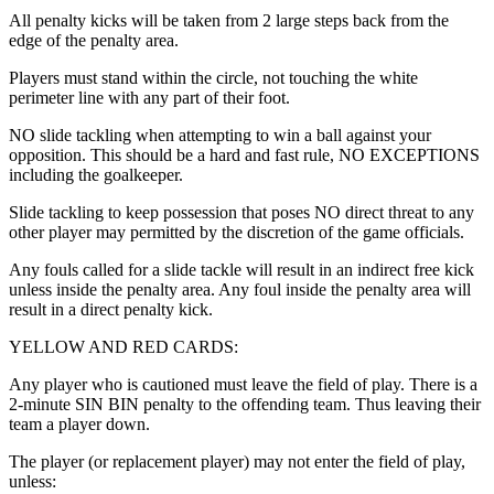
All penalty kicks will be taken from 2 large steps back from the
edge of the penalty area.​​​​‌ ‍ ​‍​‍‌‍ ‌ ​‍‌‍‍‌‌‍‌ ‌‍‍‌‌‍ ‍​‍​‍​ ‍‍​‍​‍‌ ​ ‌‍​‌‌‍ ‍‌‍‍‌‌ ‌​‌ ‍‌​‍ ‍‌‍‍‌‌‍ ​‍​‍​‍ ​​‍​‍‌‍‍​‌ ​‍‌‍‌‌‌‍‌‍​‍​‍​ ‍‍​‍​‍‌‍‍​‌ ‌​‌ ‌​‌ ​​‌ ​ ​ ‍‍​‍ ​‍ ‌‍​ ‌‍‍​‌‍‌‌‌‍ ​‌ ​ ‌‍‌‌‌‍​‌‌ ​​‌‍‍‌‌‍‌‌‌ ​‍‌ ​ ​‍ ‍‌ ​ ‌‍​‌‌‍ ‍‌‍‍‌‌ ‌​‌ ‍‌​‍ ‍‌ ​ ‌ ‌​‌ ‌‌‌‍‌​‌‍‍‌‌‍ ​‍ ‌‍‍‌‌‍ ‍‌ ‌​‌‍‌‌‌‍ ‍‌ ‌​​‍ ‌‍‌‌‌‍‌​‌‍‍‌‌ ‌​​‍ ‌‍ ‌‌‍ ‌‍‌​‌‍‌‌​ ‌‌ ​​‌ ​‍‌‍‌‌‌ ​ ‌‍‌‌‌‍ ‍‌ ‌​‌‍​‌‌ ‌​‌‍‍‌‌‍ ‌‍ ‍​ ‍ ‌‍‍‌‌‍‌​​ ‌‌‍​‍​ ‌‌​ ‍​​ ‍‌​ ​‌​ ‍​‌‍‌‍​ ‍​​‍ ‌‌‍​‌‌‍​ ​ ‍​​ ‌​​‍ ‌​ ‌​​ ‌ ‌‍​‍​ ​‌​‍ ‌​ ‍​​ ​​​ ‌‌‌‍‌​​‍ ‌​ ​​​ ‌ ​ ​‌‌‍‌‍​ ​‌​ ‌‌​ ‍​​ ‍‌​ ‍​​ ‌‌​ ‌‌​ ​​​ ‍ ‌ ‌​‌ ‍‌‌ ​​‌‍‌‌​ ‌‌‍‌‍‌‍​‌‌ ​‌​ ‍ ‌ ​​‌‍​‌‌ ‌​‌‍‍​​ ‌‌ ​‍‌‍‍‌‌‍​ ‌‍‍​‌‌‌​‌‍‌‌‌ ‍​‌ ‌​​‍‌‌​ ‌‌‌​​‍‌‌ ‌‍‍ ‌‍‌‌‌ ‍‌​‍‌‌​ ​ ‌​‌​​‍‌‌​ ​ ‌​‌​​‍‌‌​ ​‍​ ​‍​ ​‌​ ‌ ​ ​ ​ ‍‌​ ‍​‌‍​ ‌‍​‌‌‍​ ‌‍​‍​ ‍​​ ‍​​ ​ ​‍‌‌​ ​‍​ ​‍​‍‌‌​ ‌‌‌​‌​​‍ ‍‌‍​ ‌‍‍​‌‍‍‌‌‍ ​‌‍‌​‌ ​‍‌‍‌‌‌‍ ‍​‍‌‌​ ‌‌‌​​‍‌‌ ‌‍‍ ‌‍‌‌‌ ‍‌​‍‌‌​ ​ ‌​‌​​‍‌‌​ ​ ‌​‌​​‍‌‌​ ​‍​ ​‍​ ‍‌​ ‌‌‌‍​‍​ ​‌​ ​ ​ ​‌‌‍‌​‌‍​ ‌‍‌‍​ ​ ​ ​​​ ​ ​‍‌‌​ ​‍​ ​‍​‍‌‌​ ‌‌‌​‌​​‍ ‍‌ ‌​‌‍‌‌‌ ‍​‌ ‌​​ ‌‍​‍‌‍​‌‌ ​ ‌‍‌‌‌‌‌‌‌ ​‍‌‍ ​​ ‌‌‍‍​‌ ‌​‌ ‌​‌ ​​‌ ​ ​‍‌‌​ ​ ‌​​‌​‍‌‌​ ​‍‌​‌‍​‍‌‌​ ​‍‌​‌‍‌‍​ ‌‍‍​‌‍‌‌‌‍ ​‌ ​ ‌‍‌‌‌‍​‌‌ ​​‌‍‍‌‌‍‌‌‌ ​‍‌ ​ ​‍ ‍‌ ​ ‌‍​‌‌‍ ‍‌‍‍‌‌ ‌​‌ ‍‌​‍ ‍‌ ​ ‌ ‌​‌ ‌‌‌‍‌​‌‍‍‌‌‍ ​‍‌‍‌‍‍‌‌‍‌​​ ‌‌‍​‍​ ‌‌​ ‍​​ ‍‌​ ​‌​ ‍​‌‍‌‍​ ‍​​‍ ‌‌‍​‌‌‍​ ​ ‍​​ ‌​​‍ ‌​ ‌​​ ‌ ‌‍​‍​ ​‌​‍ ‌​ ‍​​ ​​​ ‌‌‌‍‌​​‍ ‌​ ​​​ ‌ ​ ​‌‌‍‌‍​ ​‌​ ‌‌​ ‍​​ ‍‌​ ‍​​ ‌‌​ ‌‌​ ​​​‍‌‍‌ ‌​‌ ‍‌‌ ​​‌‍‌‌​ ‌‌‍‌‍‌‍​‌‌ ​‌​‍‌‍‌ ​​‌‍​‌‌ ‌​‌‍‍​​ ‌‌ ​‍‌‍‍‌‌‍​ ‌‍‍​‌‌‌​‌‍‌‌‌ ‍​‌ ‌​​‍‌‌​ ‌‌‌​​‍‌‌ ‌‍‍ ‌‍‌‌‌ ‍‌​‍‌‌​ ​ ‌​‌​​‍‌‌​ ​ ‌​‌​​‍‌‌​ ​‍​ ​‍​ ​‌​ ‌ ​ ​ ​ ‍‌​ ‍​‌‍​ ‌‍​‌‌‍​ ‌‍​‍​ ‍​​ ‍​​ ​ ​‍‌‌​ ​‍​ ​‍​‍‌‌​ ‌‌‌​‌​​‍ ‍‌‍​ ‌‍‍​‌‍‍‌‌‍ ​‌‍‌​‌ ​‍‌‍‌‌‌‍ ‍​‍‌‌​ ‌‌‌​​‍‌‌ ‌‍‍ ‌‍‌‌‌ ‍‌​‍‌‌​ ​ ‌​‌​​‍‌‌​ ​ ‌​‌​​‍‌‌​ ​‍​ ​‍​ ‍‌​ ‌‌‌‍​‍​ ​‌​ ​ ​ ​‌‌‍‌​‌‍​ ‌‍‌‍​ ​ ​ ​​​ ​ ​‍‌‌​ ​‍​ ​‍​‍‌‌​ ‌‌‌​‌​​‍ ‍‌ ‌​‌‍‌‌‌ ‍​‌ ‌​​‍‌‍‌ ​​‌‍‌‌‌ ​‍‌ ​ ‌ ​​‌‍‌‌‌‍​ ‌ ‌​‌‍‍‌‌ ‌‍‌‍‌‌​ ‌‌ ​​‌ ‌‌‌‍​‍‌‍ ​‌‍‍‌‌ ​ ‌‍‍​‌‍‌‌‌‍‌​​‍​‍‌ ‌
Players must stand within the circle, not touching the white
perimeter line with any part of their foot.​​​​‌ ‍ ​‍​‍‌‍ ‌ ​‍‌‍‍‌‌‍‌ ‌‍‍‌‌‍ ‍​‍​‍​ ‍‍​‍​‍‌ ​ ‌‍​‌‌‍ ‍‌‍‍‌‌ ‌​‌ ‍‌​‍ ‍‌‍‍‌‌‍ ​‍​‍​‍ ​​‍​‍‌‍‍​‌ ​‍‌‍‌‌‌‍‌‍​‍​‍​ ‍‍​‍​‍‌‍‍​‌ ‌​‌ ‌​‌ ​​‌ ​ ​ ‍‍​‍ ​‍ ‌‍​ ‌‍‍​‌‍‌‌‌‍ ​‌ ​ ‌‍‌‌‌‍​‌‌ ​​‌‍‍‌‌‍‌‌‌ ​‍‌ ​ ​‍ ‍‌ ​ ‌‍​‌‌‍ ‍‌‍‍‌‌ ‌​‌ ‍‌​‍ ‍‌ ​ ‌ ‌​‌ ‌‌‌‍‌​‌‍‍‌‌‍ ​‍ ‌‍‍‌‌‍ ‍‌ ‌​‌‍‌‌‌‍ ‍‌ ‌​​‍ ‌‍‌‌‌‍‌​‌‍‍‌‌ ‌​​‍ ‌‍ ‌‌‍ ‌‍‌​‌‍‌‌​ ‌‌ ​​‌ ​‍‌‍‌‌‌ ​ ‌‍‌‌‌‍ ‍‌ ‌​‌‍​‌‌ ‌​‌‍‍‌‌‍ ‌‍ ‍​ ‍ ‌‍‍‌‌‍‌​​ ‌‌‍​‍​ ‌‌​ ‍​​ ‍‌​ ​‌​ ‍​‌‍‌‍​ ‍​​‍ ‌‌‍​‌‌‍​ ​ ‍​​ ‌​​‍ ‌​ ‌​​ ‌ ‌‍​‍​ ​‌​‍ ‌​ ‍​​ ​​​ ‌‌‌‍‌​​‍ ‌​ ​​​ ‌ ​ ​‌‌‍‌‍​ ​‌​ ‌‌​ ‍​​ ‍‌​ ‍​​ ‌‌​ ‌‌​ ​​​ ‍ ‌ ‌​‌ ‍‌‌ ​​‌‍‌‌​ ‌‌‍‌‍‌‍​‌‌ ​‌​ ‍ ‌ ​​‌‍​‌‌ ‌​‌‍‍​​ ‌‌ ​‍‌‍‍‌‌‍​ ‌‍‍​‌‌‌​‌‍‌‌‌ ‍​‌ ‌​​‍‌‌​ ‌‌‌​​‍‌‌ ‌‍‍ ‌‍‌‌‌ ‍‌​‍‌‌​ ​ ‌​‌​​‍‌‌​ ​ ‌​‌​​‍‌‌​ ​‍​ ​‍​ ‌ ​ ​‍​ ‌‍‌‍‌‌​ ‍​‌‍‌​‌‍‌‍​ ‌​​ ‌​‌‍‌‌​ ‌ ‌‍‌​​‍‌‌​ ​‍​ ​‍​‍‌‌​ ‌‌‌​‌​​‍ ‍‌‍​ ‌‍‍​‌‍‍‌‌‍ ​‌‍‌​‌ ​‍‌‍‌‌‌‍ ‍​‍‌‌​ ‌‌‌​​‍‌‌ ‌‍‍ ‌‍‌‌‌ ‍‌​‍‌‌​ ​ ‌​‌​​‍‌‌​ ​ ‌​‌​​‍‌‌​ ​‍​ ​‍​ ‌‍‌‍​ ‌‍‌‌​ ​‌‌‍​‍‌‍‌‍​ ‌ ​ ‌‍​ ​ ​ ​‍​ ‍​‌‍​ ​‍‌‌​ ​‍​ ​‍​‍‌‌​ ‌‌‌​‌​​‍ ‍‌ ‌​‌‍‌‌‌ ‍​‌ ‌​​ ‌‍​‍‌‍​‌‌ ​ ‌‍‌‌‌‌‌‌‌ ​‍‌‍ ​​ ‌‌‍‍​‌ ‌​‌ ‌​‌ ​​‌ ​ ​‍‌‌​ ​ ‌​​‌​‍‌‌​ ​‍‌​‌‍​‍‌‌​ ​‍‌​‌‍‌‍​ ‌‍‍​‌‍‌‌‌‍ ​‌ ​ ‌‍‌‌‌‍​‌‌ ​​‌‍‍‌‌‍‌‌‌ ​‍‌ ​ ​‍ ‍‌ ​ ‌‍​‌‌‍ ‍‌‍‍‌‌ ‌​‌ ‍‌​‍ ‍‌ ​ ‌ ‌​‌ ‌‌‌‍‌​‌‍‍‌‌‍ ​‍‌‍‌‍‍‌‌‍‌​​ ‌‌‍​‍​ ‌‌​ ‍​​ ‍‌​ ​‌​ ‍​‌‍‌‍​ ‍​​‍ ‌‌‍​‌‌‍​ ​ ‍​​ ‌​​‍ ‌​ ‌​​ ‌ ‌‍​‍​ ​‌​‍ ‌​ ‍​​ ​​​ ‌‌‌‍‌​​‍ ‌​ ​​​ ‌ ​ ​‌‌‍‌‍​ ​‌​ ‌‌​ ‍​​ ‍‌​ ‍​​ ‌‌​ ‌‌​ ​​​‍‌‍‌ ‌​‌ ‍‌‌ ​​‌‍‌‌​ ‌‌‍‌‍‌‍​‌‌ ​‌​‍‌‍‌ ​​‌‍​‌‌ ‌​‌‍‍​​ ‌‌ ​‍‌‍‍‌‌‍​ ‌‍‍​‌‌‌​‌‍‌‌‌ ‍​‌ ‌​​‍‌‌​ ‌‌‌​​‍‌‌ ‌‍‍ ‌‍‌‌‌ ‍‌​‍‌‌​ ​ ‌​‌​​‍‌‌​ ​ ‌​‌​​‍‌‌​ ​‍​ ​‍​ ‌ ​ ​‍​ ‌‍‌‍‌‌​ ‍​‌‍‌​‌‍‌‍​ ‌​​ ‌​‌‍‌‌​ ‌ ‌‍‌​​‍‌‌​ ​‍​ ​‍​‍‌‌​ ‌‌‌​‌​​‍ ‍‌‍​ ‌‍‍​‌‍‍‌‌‍ ​‌‍‌​‌ ​‍‌‍‌‌‌‍ ‍​‍‌‌​ ‌‌‌​​‍‌‌ ‌‍‍ ‌‍‌‌‌ ‍‌​‍‌‌​ ​ ‌​‌​​‍‌‌​ ​ ‌​‌​​‍‌‌​ ​‍​ ​‍​ ‌‍‌‍​ ‌‍‌‌​ ​‌‌‍​‍‌‍‌‍​ ‌ ​ ‌‍​ ​ ​ ​‍​ ‍​‌‍​ ​‍‌‌​ ​‍​ ​‍​‍‌‌​ ‌‌‌​‌​​‍ ‍‌ ‌​‌‍‌‌‌ ‍​‌ ‌​​‍‌‍‌ ​​‌‍‌‌‌ ​‍‌ ​ ‌ ​​‌‍‌‌‌‍​ ‌ ‌​‌‍‍‌‌ ‌‍‌‍‌‌​ ‌‌ ​​‌ ‌‌‌‍​‍‌‍ ​‌‍‍‌‌ ​ ‌‍‍​‌‍‌‌‌‍‌​​‍​‍‌ ‌
NO slide tackling when attempting to win a ball against your
opposition. This should be a hard and fast rule, NO EXCEPTIONS
including the goalkeeper.​​​​‌ ‍ ​‍​‍‌‍ ‌ ​‍‌‍‍‌‌‍‌ ‌‍‍‌‌‍ ‍​‍​‍​ ‍‍​‍​‍‌ ​ ‌‍​‌‌‍ ‍‌‍‍‌‌ ‌​‌ ‍‌​‍ ‍‌‍‍‌‌‍ ​‍​‍​‍ ​​‍​‍‌‍‍​‌ ​‍‌‍‌‌‌‍‌‍​‍​‍​ ‍‍​‍​‍‌‍‍​‌ ‌​‌ ‌​‌ ​​‌ ​ ​ ‍‍​‍ ​‍ ‌‍​ ‌‍‍​‌‍‌‌‌‍ ​‌ ​ ‌‍‌‌‌‍​‌‌ ​​‌‍‍‌‌‍‌‌‌ ​‍‌ ​ ​‍ ‍‌ ​ ‌‍​‌‌‍ ‍‌‍‍‌‌ ‌​‌ ‍‌​‍ ‍‌ ​ ‌ ‌​‌ ‌‌‌‍‌​‌‍‍‌‌‍ ​‍ ‌‍‍‌‌‍ ‍‌ ‌​‌‍‌‌‌‍ ‍‌ ‌​​‍ ‌‍‌‌‌‍‌​‌‍‍‌‌ ‌​​‍ ‌‍ ‌‌‍ ‌‍‌​‌‍‌‌​ ‌‌ ​​‌ ​‍‌‍‌‌‌ ​ ‌‍‌‌‌‍ ‍‌ ‌​‌‍​‌‌ ‌​‌‍‍‌‌‍ ‌‍ ‍​ ‍ ‌‍‍‌‌‍‌​​ ‌‌‍​‍​ ‌‌​ ‍​​ ‍‌​ ​‌​ ‍​‌‍‌‍​ ‍​​‍ ‌‌‍​‌‌‍​ ​ ‍​​ ‌​​‍ ‌​ ‌​​ ‌ ‌‍​‍​ ​‌​‍ ‌​ ‍​​ ​​​ ‌‌‌‍‌​​‍ ‌​ ​​​ ‌ ​ ​‌‌‍‌‍​ ​‌​ ‌‌​ ‍​​ ‍‌​ ‍​​ ‌‌​ ‌‌​ ​​​ ‍ ‌ ‌​‌ ‍‌‌ ​​‌‍‌‌​ ‌‌‍‌‍‌‍​‌‌ ​‌​ ‍ ‌ ​​‌‍​‌‌ ‌​‌‍‍​​ ‌‌ ​‍‌‍‍‌‌‍​ ‌‍‍​‌‌‌​‌‍‌‌‌ ‍​‌ ‌​​‍‌‌​ ‌‌‌​​‍‌‌ ‌‍‍ ‌‍‌‌‌ ‍‌​‍‌‌​ ​ ‌​‌​​‍‌‌​ ​ ‌​‌​​‍‌‌​ ​‍​ ​‍​ ‍​‌‍​ ​ ​ ​ ​ ​ ‌​​ ‌ ‌‍​ ​ ​​‌‍​ ​ ​​​ ‌​‌‍​‍​‍‌‌​ ​‍​ ​‍​‍‌‌​ ‌‌‌​‌​​‍ ‍‌‍​ ‌‍‍​‌‍‍‌‌‍ ​‌‍‌​‌ ​‍‌‍‌‌‌‍ ‍​‍‌‌​ ‌‌‌​​‍‌‌ ‌‍‍ ‌‍‌‌‌ ‍‌​‍‌‌​ ​ ‌​‌​​‍‌‌​ ​ ‌​‌​​‍‌‌​ ​‍​ ​‍‌‍​‌​ ‌‌​ ‌‍​ ​​​ ​ ​ ‌‌​ ‍‌​ ​​​ ‌‍‌‍​‍‌‍‌‌​ ​​​‍‌‌​ ​‍​ ​‍​‍‌‌​ ‌‌‌​‌​​‍ ‍‌ ‌​‌‍‌‌‌ ‍​‌ ‌​​ ‌‍​‍‌‍​‌‌ ​ ‌‍‌‌‌‌‌‌‌ ​‍‌‍ ​​ ‌‌‍‍​‌ ‌​‌ ‌​‌ ​​‌ ​ ​‍‌‌​ ​ ‌​​‌​‍‌‌​ ​‍‌​‌‍​‍‌‌​ ​‍‌​‌‍‌‍​ ‌‍‍​‌‍‌‌‌‍ ​‌ ​ ‌‍‌‌‌‍​‌‌ ​​‌‍‍‌‌‍‌‌‌ ​‍‌ ​ ​‍ ‍‌ ​ ‌‍​‌‌‍ ‍‌‍‍‌‌ ‌​‌ ‍‌​‍ ‍‌ ​ ‌ ‌​‌ ‌‌‌‍‌​‌‍‍‌‌‍ ​‍‌‍‌‍‍‌‌‍‌​​ ‌‌‍​‍​ ‌‌​ ‍​​ ‍‌​ ​‌​ ‍​‌‍‌‍​ ‍​​‍ ‌‌‍​‌‌‍​ ​ ‍​​ ‌​​‍ ‌​ ‌​​ ‌ ‌‍​‍​ ​‌​‍ ‌​ ‍​​ ​​​ ‌‌‌‍‌​​‍ ‌​ ​​​ ‌ ​ ​‌‌‍‌‍​ ​‌​ ‌‌​ ‍​​ ‍‌​ ‍​​ ‌‌​ ‌‌​ ​​​‍‌‍‌ ‌​‌ ‍‌‌ ​​‌‍‌‌​ ‌‌‍‌‍‌‍​‌‌ ​‌​‍‌‍‌ ​​‌‍​‌‌ ‌​‌‍‍​​ ‌‌ ​‍‌‍‍‌‌‍​ ‌‍‍​‌‌‌​‌‍‌‌‌ ‍​‌ ‌​​‍‌‌​ ‌‌‌​​‍‌‌ ‌‍‍ ‌‍‌‌‌ ‍‌​‍‌‌​ ​ ‌​‌​​‍‌‌​ ​ ‌​‌​​‍‌‌​ ​‍​ ​‍​ ‍​‌‍​ ​ ​ ​ ​ ​ ‌​​ ‌ ‌‍​ ​ ​​‌‍​ ​ ​​​ ‌​‌‍​‍​‍‌‌​ ​‍​ ​‍​‍‌‌​ ‌‌‌​‌​​‍ ‍‌‍​ ‌‍‍​‌‍‍‌‌‍ ​‌‍‌​‌ ​‍‌‍‌‌‌‍ ‍​‍‌‌​ ‌‌‌​​‍‌‌ ‌‍‍ ‌‍‌‌‌ ‍‌​‍‌‌​ ​ ‌​‌​​‍‌‌​ ​ ‌​‌​​‍‌‌​ ​‍​ ​‍‌‍​‌​ ‌‌​ ‌‍​ ​​​ ​ ​ ‌‌​ ‍‌​ ​​​ ‌‍‌‍​‍‌‍‌‌​ ​​​‍‌‌​ ​‍​ ​‍​‍‌‌​ ‌‌‌​‌​​‍ ‍‌ ‌​‌‍‌‌‌ ‍​‌ ‌​​‍‌‍‌ ​​‌‍‌‌‌ ​‍‌ ​ ‌ ​​‌‍‌‌‌‍​ ‌ ‌​‌‍‍‌‌ ‌‍‌‍‌‌​ ‌‌ ​​‌ ‌‌‌‍​‍‌‍ ​‌‍‍‌‌ ​ ‌‍‍​‌‍‌‌‌‍‌​​‍​‍‌ ‌
Slide tackling to keep possession that poses NO direct threat to any
other player may permitted by the discretion of the game officials.​​​​‌ ‍ ​‍​‍‌‍ ‌ ​‍‌‍‍‌‌‍‌ ‌‍‍‌‌‍ ‍​‍​‍​ ‍‍​‍​‍‌ ​ ‌‍​‌‌‍ ‍‌‍‍‌‌ ‌​‌ ‍‌​‍ ‍‌‍‍‌‌‍ ​‍​‍​‍ ​​‍​‍‌‍‍​‌ ​‍‌‍‌‌‌‍‌‍​‍​‍​ ‍‍​‍​‍‌‍‍​‌ ‌​‌ ‌​‌ ​​‌ ​ ​ ‍‍​‍ ​‍ ‌‍​ ‌‍‍​‌‍‌‌‌‍ ​‌ ​ ‌‍‌‌‌‍​‌‌ ​​‌‍‍‌‌‍‌‌‌ ​‍‌ ​ ​‍ ‍‌ ​ ‌‍​‌‌‍ ‍‌‍‍‌‌ ‌​‌ ‍‌​‍ ‍‌ ​ ‌ ‌​‌ ‌‌‌‍‌​‌‍‍‌‌‍ ​‍ ‌‍‍‌‌‍ ‍‌ ‌​‌‍‌‌‌‍ ‍‌ ‌​​‍ ‌‍‌‌‌‍‌​‌‍‍‌‌ ‌​​‍ ‌‍ ‌‌‍ ‌‍‌​‌‍‌‌​ ‌‌ ​​‌ ​‍‌‍‌‌‌ ​ ‌‍‌‌‌‍ ‍‌ ‌​‌‍​‌‌ ‌​‌‍‍‌‌‍ ‌‍ ‍​ ‍ ‌‍‍‌‌‍‌​​ ‌‌‍​‍​ ‌‌​ ‍​​ ‍‌​ ​‌​ ‍​‌‍‌‍​ ‍​​‍ ‌‌‍​‌‌‍​ ​ ‍​​ ‌​​‍ ‌​ ‌​​ ‌ ‌‍​‍​ ​‌​‍ ‌​ ‍​​ ​​​ ‌‌‌‍‌​​‍ ‌​ ​​​ ‌ ​ ​‌‌‍‌‍​ ​‌​ ‌‌​ ‍​​ ‍‌​ ‍​​ ‌‌​ ‌‌​ ​​​ ‍ ‌ ‌​‌ ‍‌‌ ​​‌‍‌‌​ ‌‌‍‌‍‌‍​‌‌ ​‌​ ‍ ‌ ​​‌‍​‌‌ ‌​‌‍‍​​ ‌‌ ​‍‌‍‍‌‌‍​ ‌‍‍​‌‌‌​‌‍‌‌‌ ‍​‌ ‌​​‍‌‌​ ‌‌‌​​‍‌‌ ‌‍‍ ‌‍‌‌‌ ‍‌​‍‌‌​ ​ ‌​‌​​‍‌‌​ ​ ‌​‌​​‍‌‌​ ​‍​ ​‍​ ​‍​ ‌ ‌‍‌‍​ ‌‍‌‍‌‌‌‍​‍‌‍​‌‌‍​‍​ ‌ ​ ​ ​ ​​​ ‍​​‍‌‌​ ​‍​ ​‍​‍‌‌​ ‌‌‌​‌​​‍ ‍‌‍​ ‌‍‍​‌‍‍‌‌‍ ​‌‍‌​‌ ​‍‌‍‌‌‌‍ ‍​‍‌‌​ ‌‌‌​​‍‌‌ ‌‍‍ ‌‍‌‌‌ ‍‌​‍‌‌​ ​ ‌​‌​​‍‌‌​ ​ ‌​‌​​‍‌‌​ ​‍​ ​‍​ ​​​ ‌‌​ ‌​‌‍​‌‌‍‌‌‌‍‌​‌‍​‍​ ‌ ‌‍‌‍​ ‌‍​ ​‌‌‍​ ​‍‌‌​ ​‍​ ​‍​‍‌‌​ ‌‌‌​‌​​‍ ‍‌ ‌​‌‍‌‌‌ ‍​‌ ‌​​ ‌‍​‍‌‍​‌‌ ​ ‌‍‌‌‌‌‌‌‌ ​‍‌‍ ​​ ‌‌‍‍​‌ ‌​‌ ‌​‌ ​​‌ ​ ​‍‌‌​ ​ ‌​​‌​‍‌‌​ ​‍‌​‌‍​‍‌‌​ ​‍‌​‌‍‌‍​ ‌‍‍​‌‍‌‌‌‍ ​‌ ​ ‌‍‌‌‌‍​‌‌ ​​‌‍‍‌‌‍‌‌‌ ​‍‌ ​ ​‍ ‍‌ ​ ‌‍​‌‌‍ ‍‌‍‍‌‌ ‌​‌ ‍‌​‍ ‍‌ ​ ‌ ‌​‌ ‌‌‌‍‌​‌‍‍‌‌‍ ​‍‌‍‌‍‍‌‌‍‌​​ ‌‌‍​‍​ ‌‌​ ‍​​ ‍‌​ ​‌​ ‍​‌‍‌‍​ ‍​​‍ ‌‌‍​‌‌‍​ ​ ‍​​ ‌​​‍ ‌​ ‌​​ ‌ ‌‍​‍​ ​‌​‍ ‌​ ‍​​ ​​​ ‌‌‌‍‌​​‍ ‌​ ​​​ ‌ ​ ​‌‌‍‌‍​ ​‌​ ‌‌​ ‍​​ ‍‌​ ‍​​ ‌‌​ ‌‌​ ​​​‍‌‍‌ ‌​‌ ‍‌‌ ​​‌‍‌‌​ ‌‌‍‌‍‌‍​‌‌ ​‌​‍‌‍‌ ​​‌‍​‌‌ ‌​‌‍‍​​ ‌‌ ​‍‌‍‍‌‌‍​ ‌‍‍​‌‌‌​‌‍‌‌‌ ‍​‌ ‌​​‍‌‌​ ‌‌‌​​‍‌‌ ‌‍‍ ‌‍‌‌‌ ‍‌​‍‌‌​ ​ ‌​‌​​‍‌‌​ ​ ‌​‌​​‍‌‌​ ​‍​ ​‍​ ​‍​ ‌ ‌‍‌‍​ ‌‍‌‍‌‌‌‍​‍‌‍​‌‌‍​‍​ ‌ ​ ​ ​ ​​​ ‍​​‍‌‌​ ​‍​ ​‍​‍‌‌​ ‌‌‌​‌​​‍ ‍‌‍​ ‌‍‍​‌‍‍‌‌‍ ​‌‍‌​‌ ​‍‌‍‌‌‌‍ ‍​‍‌‌​ ‌‌‌​​‍‌‌ ‌‍‍ ‌‍‌‌‌ ‍‌​‍‌‌​ ​ ‌​‌​​‍‌‌​ ​ ‌​‌​​‍‌‌​ ​‍​ ​‍​ ​​​ ‌‌​ ‌​‌‍​‌‌‍‌‌‌‍‌​‌‍​‍​ ‌ ‌‍‌‍​ ‌‍​ ​‌‌‍​ ​‍‌‌​ ​‍​ ​‍​‍‌‌​ ‌‌‌​‌​​‍ ‍‌ ‌​‌‍‌‌‌ ‍​‌ ‌​​‍‌‍‌ ​​‌‍‌‌‌ ​‍‌ ​ ‌ ​​‌‍‌‌‌‍​ ‌ ‌​‌‍‍‌‌ ‌‍‌‍‌‌​ ‌‌ ​​‌ ‌‌‌‍​‍‌‍ ​‌‍‍‌‌ ​ ‌‍‍​‌‍‌‌‌‍‌​​‍​‍‌ ‌
Any fouls called for a slide tackle will result in an indirect free kick
unless inside the penalty area. Any foul inside the penalty area will
result in a direct penalty kick.​​​​‌ ‍ ​‍​‍‌‍ ‌ ​‍‌‍‍‌‌‍‌ ‌‍‍‌‌‍ ‍​‍​‍​ ‍‍​‍​‍‌ ​ ‌‍​‌‌‍ ‍‌‍‍‌‌ ‌​‌ ‍‌​‍ ‍‌‍‍‌‌‍ ​‍​‍​‍ ​​‍​‍‌‍‍​‌ ​‍‌‍‌‌‌‍‌‍​‍​‍​ ‍‍​‍​‍‌‍‍​‌ ‌​‌ ‌​‌ ​​‌ ​ ​ ‍‍​‍ ​‍ ‌‍​ ‌‍‍​‌‍‌‌‌‍ ​‌ ​ ‌‍‌‌‌‍​‌‌ ​​‌‍‍‌‌‍‌‌‌ ​‍‌ ​ ​‍ ‍‌ ​ ‌‍​‌‌‍ ‍‌‍‍‌‌ ‌​‌ ‍‌​‍ ‍‌ ​ ‌ ‌​‌ ‌‌‌‍‌​‌‍‍‌‌‍ ​‍ ‌‍‍‌‌‍ ‍‌ ‌​‌‍‌‌‌‍ ‍‌ ‌​​‍ ‌‍‌‌‌‍‌​‌‍‍‌‌ ‌​​‍ ‌‍ ‌‌‍ ‌‍‌​‌‍‌‌​ ‌‌ ​​‌ ​‍‌‍‌‌‌ ​ ‌‍‌‌‌‍ ‍‌ ‌​‌‍​‌‌ ‌​‌‍‍‌‌‍ ‌‍ ‍​ ‍ ‌‍‍‌‌‍‌​​ ‌‌‍​‍​ ‌‌​ ‍​​ ‍‌​ ​‌​ ‍​‌‍‌‍​ ‍​​‍ ‌‌‍​‌‌‍​ ​ ‍​​ ‌​​‍ ‌​ ‌​​ ‌ ‌‍​‍​ ​‌​‍ ‌​ ‍​​ ​​​ ‌‌‌‍‌​​‍ ‌​ ​​​ ‌ ​ ​‌‌‍‌‍​ ​‌​ ‌‌​ ‍​​ ‍‌​ ‍​​ ‌‌​ ‌‌​ ​​​ ‍ ‌ ‌​‌ ‍‌‌ ​​‌‍‌‌​ ‌‌‍‌‍‌‍​‌‌ ​‌​ ‍ ‌ ​​‌‍​‌‌ ‌​‌‍‍​​ ‌‌ ​‍‌‍‍‌‌‍​ ‌‍‍​‌‌‌​‌‍‌‌‌ ‍​‌ ‌​​‍‌‌​ ‌‌‌​​‍‌‌ ‌‍‍ ‌‍‌‌‌ ‍‌​‍‌‌​ ​ ‌​‌​​‍‌‌​ ​ ‌​‌​​‍‌‌​ ​‍​ ​‍​ ​​​ ‌‌‌‍‌‌‌‍​‌​ ‌‍​ ‌‍‌‍‌‍‌‍​‍​ ‌​​ ‌​​ ​ ‌‍​‌​‍‌‌​ ​‍​ ​‍​‍‌‌​ ‌‌‌​‌​​‍ ‍‌‍​ ‌‍‍​‌‍‍‌‌‍ ​‌‍‌​‌ ​‍‌‍‌‌‌‍ ‍​‍‌‌​ ‌‌‌​​‍‌‌ ‌‍‍ ‌‍‌‌‌ ‍‌​‍‌‌​ ​ ‌​‌​​‍‌‌​ ​ ‌​‌​​‍‌‌​ ​‍​ ​‍​ ‌​​ ‌‌‌‍​‌​ ‌ ​ ​​‌‍​‌​ ‌ ‌‍​ ‌‍‌‌‌‍​‌‌‍​ ‌‍​‌​‍‌‌​ ​‍​ ​‍​‍‌‌​ ‌‌‌​‌​​‍ ‍‌ ‌​‌‍‌‌‌ ‍​‌ ‌​​ ‌‍​‍‌‍​‌‌ ​ ‌‍‌‌‌‌‌‌‌ ​‍‌‍ ​​ ‌‌‍‍​‌ ‌​‌ ‌​‌ ​​‌ ​ ​‍‌‌​ ​ ‌​​‌​‍‌‌​ ​‍‌​‌‍​‍‌‌​ ​‍‌​‌‍‌‍​ ‌‍‍​‌‍‌‌‌‍ ​‌ ​ ‌‍‌‌‌‍​‌‌ ​​‌‍‍‌‌‍‌‌‌ ​‍‌ ​ ​‍ ‍‌ ​ ‌‍​‌‌‍ ‍‌‍‍‌‌ ‌​‌ ‍‌​‍ ‍‌ ​ ‌ ‌​‌ ‌‌‌‍‌​‌‍‍‌‌‍ ​‍‌‍‌‍‍‌‌‍‌​​ ‌‌‍​‍​ ‌‌​ ‍​​ ‍‌​ ​‌​ ‍​‌‍‌‍​ ‍​​‍ ‌‌‍​‌‌‍​ ​ ‍​​ ‌​​‍ ‌​ ‌​​ ‌ ‌‍​‍​ ​‌​‍ ‌​ ‍​​ ​​​ ‌‌‌‍‌​​‍ ‌​ ​​​ ‌ ​ ​‌‌‍‌‍​ ​‌​ ‌‌​ ‍​​ ‍‌​ ‍​​ ‌‌​ ‌‌​ ​​​‍‌‍‌ ‌​‌ ‍‌‌ ​​‌‍‌‌​ ‌‌‍‌‍‌‍​‌‌ ​‌​‍‌‍‌ ​​‌‍​‌‌ ‌​‌‍‍​​ ‌‌ ​‍‌‍‍‌‌‍​ ‌‍‍​‌‌‌​‌‍‌‌‌ ‍​‌ ‌​​‍‌‌​ ‌‌‌​​‍‌‌ ‌‍‍ ‌‍‌‌‌ ‍‌​‍‌‌​ ​ ‌​‌​​‍‌‌​ ​ ‌​‌​​‍‌‌​ ​‍​ ​‍​ ​​​ ‌‌‌‍‌‌‌‍​‌​ ‌‍​ ‌‍‌‍‌‍‌‍​‍​ ‌​​ ‌​​ ​ ‌‍​‌​‍‌‌​ ​‍​ ​‍​‍‌‌​ ‌‌‌​‌​​‍ ‍‌‍​ ‌‍‍​‌‍‍‌‌‍ ​‌‍‌​‌ ​‍‌‍‌‌‌‍ ‍​‍‌‌​ ‌‌‌​​‍‌‌ ‌‍‍ ‌‍‌‌‌ ‍‌​‍‌‌​ ​ ‌​‌​​‍‌‌​ ​ ‌​‌​​‍‌‌​ ​‍​ ​‍​ ‌​​ ‌‌‌‍​‌​ ‌ ​ ​​‌‍​‌​ ‌ ‌‍​ ‌‍‌‌‌‍​‌‌‍​ ‌‍​‌​‍‌‌​ ​‍​ ​‍​‍‌‌​ ‌‌‌​‌​​‍ ‍‌ ‌​‌‍‌‌‌ ‍​‌ ‌​​‍‌‍‌ ​​‌‍‌‌‌ ​‍‌ ​ ‌ ​​‌‍‌‌‌‍​ ‌ ‌​‌‍‍‌‌ ‌‍‌‍‌‌​ ‌‌ ​​‌ ‌‌‌‍​‍‌‍ ​‌‍‍‌‌ ​ ‌‍‍​‌‍‌‌‌‍‌​​‍​‍‌ ‌
YELLOW AND RED CARDS:​​​​‌ ‍ ​‍​‍‌‍ ‌ ​‍‌‍‍‌‌‍‌ ‌‍‍‌‌‍ ‍​‍​‍​ ‍‍​‍​‍‌ ​ ‌‍​‌‌‍ ‍‌‍‍‌‌ ‌​‌ ‍‌​‍ ‍‌‍‍‌‌‍ ​‍​‍​‍ ​​‍​‍‌‍‍​‌ ​‍‌‍‌‌‌‍‌‍​‍​‍​ ‍‍​‍​‍‌‍‍​‌ ‌​‌ ‌​‌ ​​‌ ​ ​ ‍‍​‍ ​‍ ‌‍​ ‌‍‍​‌‍‌‌‌‍ ​‌ ​ ‌‍‌‌‌‍​‌‌ ​​‌‍‍‌‌‍‌‌‌ ​‍‌ ​ ​‍ ‍‌ ​ ‌‍​‌‌‍ ‍‌‍‍‌‌ ‌​‌ ‍‌​‍ ‍‌ ​ ‌ ‌​‌ ‌‌‌‍‌​‌‍‍‌‌‍ ​‍ ‌‍‍‌‌‍ ‍‌ ‌​‌‍‌‌‌‍ ‍‌ ‌​​‍ ‌‍‌‌‌‍‌​‌‍‍‌‌ ‌​​‍ ‌‍ ‌‌‍ ‌‍‌​‌‍‌‌​ ‌‌ ​​‌ ​‍‌‍‌‌‌ ​ ‌‍‌‌‌‍ ‍‌ ‌​‌‍​‌‌ ‌​‌‍‍‌‌‍ ‌‍ ‍​ ‍ ‌‍‍‌‌‍‌​​ ‌‌‍​‍​ ‌‌​ ‍​​ ‍‌​ ​‌​ ‍​‌‍‌‍​ ‍​​‍ ‌‌‍​‌‌‍​ ​ ‍​​ ‌​​‍ ‌​ ‌​​ ‌ ‌‍​‍​ ​‌​‍ ‌​ ‍​​ ​​​ ‌‌‌‍‌​​‍ ‌​ ​​​ ‌ ​ ​‌‌‍‌‍​ ​‌​ ‌‌​ ‍​​ ‍‌​ ‍​​ ‌‌​ ‌‌​ ​​​ ‍ ‌ ‌​‌ ‍‌‌ ​​‌‍‌‌​ ‌‌‍‌‍‌‍​‌‌ ​‌​ ‍ ‌ ​​‌‍​‌‌ ‌​‌‍‍​​ ‌‌ ​‍‌‍‍‌‌‍​ ‌‍‍​‌‌‌​‌‍‌‌‌ ‍​‌ ‌​​‍‌‌​ ‌‌‌​​‍‌‌ ‌‍‍ ‌‍‌‌‌ ‍‌​‍‌‌​ ​ ‌​‌​​‍‌‌​ ​ ‌​‌​​‍‌‌​ ​‍​ ​‍‌‍‌‌‌‍‌‍​ ​ ​ ‍‌​ ​‍​ ‌ ​ ​‌​ ‍​‌‍‌​​ ‍​‌‍​‌‌‍​ ​‍‌‌​ ​‍​ ​‍​‍‌‌​ ‌‌‌​‌​​‍ ‍‌‍​ ‌‍‍​‌‍‍‌‌‍ ​‌‍‌​‌ ​‍‌‍‌‌‌‍ ‍​‍‌‌​ ‌‌‌​​‍‌‌ ‌‍‍ ‌‍‌‌‌ ‍‌​‍‌‌​ ​ ‌​‌​​‍‌‌​ ​ ‌​‌​​‍‌‌​ ​‍​ ​‍​ ‌‍​ ‍​​ ‌‍‌‍​ ​ ‌‌​ ​‌​ ​ ​ ​​​ ​‍​ ​​‌‍‌​​ ‌ ​‍‌‌​ ​‍​ ​‍​‍‌‌​ ‌‌‌​‌​​‍ ‍‌ ‌​‌‍‌‌‌ ‍​‌ ‌​​ ‌‍​‍‌‍​‌‌ ​ ‌‍‌‌‌‌‌‌‌ ​‍‌‍ ​​ ‌‌‍‍​‌ ‌​‌ ‌​‌ ​​‌ ​ ​‍‌‌​ ​ ‌​​‌​‍‌‌​ ​‍‌​‌‍​‍‌‌​ ​‍‌​‌‍‌‍​ ‌‍‍​‌‍‌‌‌‍ ​‌ ​ ‌‍‌‌‌‍​‌‌ ​​‌‍‍‌‌‍‌‌‌ ​‍‌ ​ ​‍ ‍‌ ​ ‌‍​‌‌‍ ‍‌‍‍‌‌ ‌​‌ ‍‌​‍ ‍‌ ​ ‌ ‌​‌ ‌‌‌‍‌​‌‍‍‌‌‍ ​‍‌‍‌‍‍‌‌‍‌​​ ‌‌‍​‍​ ‌‌​ ‍​​ ‍‌​ ​‌​ ‍​‌‍‌‍​ ‍​​‍ ‌‌‍​‌‌‍​ ​ ‍​​ ‌​​‍ ‌​ ‌​​ ‌ ‌‍​‍​ ​‌​‍ ‌​ ‍​​ ​​​ ‌‌‌‍‌​​‍ ‌​ ​​​ ‌ ​ ​‌‌‍‌‍​ ​‌​ ‌‌​ ‍​​ ‍‌​ ‍​​ ‌‌​ ‌‌​ ​​​‍‌‍‌ ‌​‌ ‍‌‌ ​​‌‍‌‌​ ‌‌‍‌‍‌‍​‌‌ ​‌​‍‌‍‌ ​​‌‍​‌‌ ‌​‌‍‍​​ ‌‌ ​‍‌‍‍‌‌‍​ ‌‍‍​‌‌‌​‌‍‌‌‌ ‍​‌ ‌​​‍‌‌​ ‌‌‌​​‍‌‌ ‌‍‍ ‌‍‌‌‌ ‍‌​‍‌‌​ ​ ‌​‌​​‍‌‌​ ​ ‌​‌​​‍‌‌​ ​‍​ ​‍‌‍‌‌‌‍‌‍​ ​ ​ ‍‌​ ​‍​ ‌ ​ ​‌​ ‍​‌‍‌​​ ‍​‌‍​‌‌‍​ ​‍‌‌​ ​‍​ ​‍​‍‌‌​ ‌‌‌​‌​​‍ ‍‌‍​ ‌‍‍​‌‍‍‌‌‍ ​‌‍‌​‌ ​‍‌‍‌‌‌‍ ‍​‍‌‌​ ‌‌‌​​‍‌‌ ‌‍‍ ‌‍‌‌‌ ‍‌​‍‌‌​ ​ ‌​‌​​‍‌‌​ ​ ‌​‌​​‍‌‌​ ​‍​ ​‍​ ‌‍​ ‍​​ ‌‍‌‍​ ​ ‌‌​ ​‌​ ​ ​ ​​​ ​‍​ ​​‌‍‌​​ ‌ ​‍‌‌​ ​‍​ ​‍​‍‌‌​ ‌‌‌​‌​​‍ ‍‌ ‌​‌‍‌‌‌ ‍​‌ ‌​​‍‌‍‌ ​​‌‍‌‌‌ ​‍‌ ​ ‌ ​​‌‍‌‌‌‍​ ‌ ‌​‌‍‍‌‌ ‌‍‌‍‌‌​ ‌‌ ​​‌ ‌‌‌‍​‍‌‍ ​‌‍‍‌‌ ​ ‌‍‍​‌‍‌‌‌‍‌​​‍​‍‌ ‌
Any player who is cautioned must leave the field of play. There is a
2-minute SIN BIN penalty to the offending team. Thus leaving their
team a player down.​​​​‌ ‍ ​‍​‍‌‍ ‌ ​‍‌‍‍‌‌‍‌ ‌‍‍‌‌‍ ‍​‍​‍​ ‍‍​‍​‍‌ ​ ‌‍​‌‌‍ ‍‌‍‍‌‌ ‌​‌ ‍‌​‍ ‍‌‍‍‌‌‍ ​‍​‍​‍ ​​‍​‍‌‍‍​‌ ​‍‌‍‌‌‌‍‌‍​‍​‍​ ‍‍​‍​‍‌‍‍​‌ ‌​‌ ‌​‌ ​​‌ ​ ​ ‍‍​‍ ​‍ ‌‍​ ‌‍‍​‌‍‌‌‌‍ ​‌ ​ ‌‍‌‌‌‍​‌‌ ​​‌‍‍‌‌‍‌‌‌ ​‍‌ ​ ​‍ ‍‌ ​ ‌‍​‌‌‍ ‍‌‍‍‌‌ ‌​‌ ‍‌​‍ ‍‌ ​ ‌ ‌​‌ ‌‌‌‍‌​‌‍‍‌‌‍ ​‍ ‌‍‍‌‌‍ ‍‌ ‌​‌‍‌‌‌‍ ‍‌ ‌​​‍ ‌‍‌‌‌‍‌​‌‍‍‌‌ ‌​​‍ ‌‍ ‌‌‍ ‌‍‌​‌‍‌‌​ ‌‌ ​​‌ ​‍‌‍‌‌‌ ​ ‌‍‌‌‌‍ ‍‌ ‌​‌‍​‌‌ ‌​‌‍‍‌‌‍ ‌‍ ‍​ ‍ ‌‍‍‌‌‍‌​​ ‌‌‍​‍​ ‌‌​ ‍​​ ‍‌​ ​‌​ ‍​‌‍‌‍​ ‍​​‍ ‌‌‍​‌‌‍​ ​ ‍​​ ‌​​‍ ‌​ ‌​​ ‌ ‌‍​‍​ ​‌​‍ ‌​ ‍​​ ​​​ ‌‌‌‍‌​​‍ ‌​ ​​​ ‌ ​ ​‌‌‍‌‍​ ​‌​ ‌‌​ ‍​​ ‍‌​ ‍​​ ‌‌​ ‌‌​ ​​​ ‍ ‌ ‌​‌ ‍‌‌ ​​‌‍‌‌​ ‌‌‍‌‍‌‍​‌‌ ​‌​ ‍ ‌ ​​‌‍​‌‌ ‌​‌‍‍​​ ‌‌ ​‍‌‍‍‌‌‍​ ‌‍‍​‌‌‌​‌‍‌‌‌ ‍​‌ ‌​​‍‌‌​ ‌‌‌​​‍‌‌ ‌‍‍ ‌‍‌‌‌ ‍‌​‍‌‌​ ​ ‌​‌​​‍‌‌​ ​ ‌​‌​​‍‌‌​ ​‍​ ​‍​ ​​​ ‌​‌‍‌‌​ ‍‌​ ‌‌​ ‍‌​ ‌ ​ ​‌​ ​‌‌‍​‍​ ‌‌‌‍‌‍​‍‌‌​ ​‍​ ​‍​‍‌‌​ ‌‌‌​‌​​‍ ‍‌‍​ ‌‍‍​‌‍‍‌‌‍ ​‌‍‌​‌ ​‍‌‍‌‌‌‍ ‍​‍‌‌​ ‌‌‌​​‍‌‌ ‌‍‍ ‌‍‌‌‌ ‍‌​‍‌‌​ ​ ‌​‌​​‍‌‌​ ​ ‌​‌​​‍‌‌​ ​‍​ ​‍​ ​‌‌‍‌‍​ ​ ‌‍‌‌​ ​ ‌‍​‍​ ​‌​ ‌​​ ‌‌​ ​ ​ ​‍​ ‍​​‍‌‌​ ​‍​ ​‍​‍‌‌​ ‌‌‌​‌​​‍ ‍‌ ‌​‌‍‌‌‌ ‍​‌ ‌​​ ‌‍​‍‌‍​‌‌ ​ ‌‍‌‌‌‌‌‌‌ ​‍‌‍ ​​ ‌‌‍‍​‌ ‌​‌ ‌​‌ ​​‌ ​ ​‍‌‌​ ​ ‌​​‌​‍‌‌​ ​‍‌​‌‍​‍‌‌​ ​‍‌​‌‍‌‍​ ‌‍‍​‌‍‌‌‌‍ ​‌ ​ ‌‍‌‌‌‍​‌‌ ​​‌‍‍‌‌‍‌‌‌ ​‍‌ ​ ​‍ ‍‌ ​ ‌‍​‌‌‍ ‍‌‍‍‌‌ ‌​‌ ‍‌​‍ ‍‌ ​ ‌ ‌​‌ ‌‌‌‍‌​‌‍‍‌‌‍ ​‍‌‍‌‍‍‌‌‍‌​​ ‌‌‍​‍​ ‌‌​ ‍​​ ‍‌​ ​‌​ ‍​‌‍‌‍​ ‍​​‍ ‌‌‍​‌‌‍​ ​ ‍​​ ‌​​‍ ‌​ ‌​​ ‌ ‌‍​‍​ ​‌​‍ ‌​ ‍​​ ​​​ ‌‌‌‍‌​​‍ ‌​ ​​​ ‌ ​ ​‌‌‍‌‍​ ​‌​ ‌‌​ ‍​​ ‍‌​ ‍​​ ‌‌​ ‌‌​ ​​​‍‌‍‌ ‌​‌ ‍‌‌ ​​‌‍‌‌​ ‌‌‍‌‍‌‍​‌‌ ​‌​‍‌‍‌ ​​‌‍​‌‌ ‌​‌‍‍​​ ‌‌ ​‍‌‍‍‌‌‍​ ‌‍‍​‌‌‌​‌‍‌‌‌ ‍​‌ ‌​​‍‌‌​ ‌‌‌​​‍‌‌ ‌‍‍ ‌‍‌‌‌ ‍‌​‍‌‌​ ​ ‌​‌​​‍‌‌​ ​ ‌​‌​​‍‌‌​ ​‍​ ​‍​ ​​​ ‌​‌‍‌‌​ ‍‌​ ‌‌​ ‍‌​ ‌ ​ ​‌​ ​‌‌‍​‍​ ‌‌‌‍‌‍​‍‌‌​ ​‍​ ​‍​‍‌‌​ ‌‌‌​‌​​‍ ‍‌‍​ ‌‍‍​‌‍‍‌‌‍ ​‌‍‌​‌ ​‍‌‍‌‌‌‍ ‍​‍‌‌​ ‌‌‌​​‍‌‌ ‌‍‍ ‌‍‌‌‌ ‍‌​‍‌‌​ ​ ‌​‌​​‍‌‌​ ​ ‌​‌​​‍‌‌​ ​‍​ ​‍​ ​‌‌‍‌‍​ ​ ‌‍‌‌​ ​ ‌‍​‍​ ​‌​ ‌​​ ‌‌​ ​ ​ ​‍​ ‍​​‍‌‌​ ​‍​ ​‍​‍‌‌​ ‌‌‌​‌​​‍ ‍‌ ‌​‌‍‌‌‌ ‍​‌ ‌​​‍‌‍‌ ​​‌‍‌‌‌ ​‍‌ ​ ‌ ​​‌‍‌‌‌‍​ ‌ ‌​‌‍‍‌‌ ‌‍‌‍‌‌​ ‌‌ ​​‌ ‌‌‌‍​‍‌‍ ​‌‍‍‌‌ ​ ‌‍‍​‌‍‌‌‌‍‌​​‍​‍‌ ‌
The player (or replacement player) may not enter the field of play,
unless:​​​​‌ ‍ ​‍​‍‌‍ ‌ ​‍‌‍‍‌‌‍‌ ‌‍‍‌‌‍ ‍​‍​‍​ ‍‍​‍​‍‌ ​ ‌‍​‌‌‍ ‍‌‍‍‌‌ ‌​‌ ‍‌​‍ ‍‌‍‍‌‌‍ ​‍​‍​‍ ​​‍​‍‌‍‍​‌ ​‍‌‍‌‌‌‍‌‍​‍​‍​ ‍‍​‍​‍‌‍‍​‌ ‌​‌ ‌​‌ ​​‌ ​ ​ ‍‍​‍ ​‍ ‌‍​ ‌‍‍​‌‍‌‌‌‍ ​‌ ​ ‌‍‌‌‌‍​‌‌ ​​‌‍‍‌‌‍‌‌‌ ​‍‌ ​ ​‍ ‍‌ ​ ‌‍​‌‌‍ ‍‌‍‍‌‌ ‌​‌ ‍‌​‍ ‍‌ ​ ‌ ‌​‌ ‌‌‌‍‌​‌‍‍‌‌‍ ​‍ ‌‍‍‌‌‍ ‍‌ ‌​‌‍‌‌‌‍ ‍‌ ‌​​‍ ‌‍‌‌‌‍‌​‌‍‍‌‌ ‌​​‍ ‌‍ ‌‌‍ ‌‍‌​‌‍‌‌​ ‌‌ ​​‌ ​‍‌‍‌‌‌ ​ ‌‍‌‌‌‍ ‍‌ ‌​‌‍​‌‌ ‌​‌‍‍‌‌‍ ‌‍ ‍​ ‍ ‌‍‍‌‌‍‌​​ ‌‌‍​‍​ ‌‌​ ‍​​ ‍‌​ ​‌​ ‍​‌‍‌‍​ ‍​​‍ ‌‌‍​‌‌‍​ ​ ‍​​ ‌​​‍ ‌​ ‌​​ ‌ ‌‍​‍​ ​‌​‍ ‌​ ‍​​ ​​​ ‌‌‌‍‌​​‍ ‌​ ​​​ ‌ ​ ​‌‌‍‌‍​ ​‌​ ‌‌​ ‍​​ ‍‌​ ‍​​ ‌‌​ ‌‌​ ​​​ ‍ ‌ ‌​‌ ‍‌‌ ​​‌‍‌‌​ ‌‌‍‌‍‌‍​‌‌ ​‌​ ‍ ‌ ​​‌‍​‌‌ ‌​‌‍‍​​ ‌‌ ​‍‌‍‍‌‌‍​ ‌‍‍​‌‌‌​‌‍‌‌‌ ‍​‌ ‌​​‍‌‌​ ‌‌‌​​‍‌‌ ‌‍‍ ‌‍‌‌‌ ‍‌​‍‌‌​ ​ ‌​‌​​‍‌‌​ ​ ‌​‌​​‍‌‌​ ​‍​ ​‍​ ​‍​ ‌ ​ ‍‌​ ​‌​ ‍‌‌‍​‍‌‍‌​​ ‌‌‌‍​‌‌‍‌‍‌‍‌‌​ ​ ​‍‌‌​ ​‍​ ​‍​‍‌‌​ ‌‌‌​‌​​‍ ‍‌‍​ ‌‍‍​‌‍‍‌‌‍ ​‌‍‌​‌ ​‍‌‍‌‌‌‍ ‍​‍‌‌​ ‌‌‌​​‍‌‌ ‌‍‍ ‌‍‌‌‌ ‍‌​‍‌‌​ ​ ‌​‌​​‍‌‌​ ​ ‌​‌​​‍‌‌​ ​‍​ ​‍​ ​​‌‍​‌‌‍‌​​ ‌‌​ ‌​​ ‍​​ ‍​‌‍​‍‌‍‌‍​ ‍‌‌‍‌​​ ‌‍​‍‌‌​ ​‍​ ​‍​‍‌‌​ ‌‌‌​‌​​‍ ‍‌ ‌​‌‍‌‌‌ ‍​‌ ‌​​ ‌‍​‍‌‍​‌‌ ​ ‌‍‌‌‌‌‌‌‌ ​‍‌‍ ​​ ‌‌‍‍​‌ ‌​‌ ‌​‌ ​​‌ ​ ​‍‌‌​ ​ ‌​​‌​‍‌‌​ ​‍‌​‌‍​‍‌‌​ ​‍‌​‌‍‌‍​ ‌‍‍​‌‍‌‌‌‍ ​‌ ​ ‌‍‌‌‌‍​‌‌ ​​‌‍‍‌‌‍‌‌‌ ​‍‌ ​ ​‍ ‍‌ ​ ‌‍​‌‌‍ ‍‌‍‍‌‌ ‌​‌ ‍‌​‍ ‍‌ ​ ‌ ‌​‌ ‌‌‌‍‌​‌‍‍‌‌‍ ​‍‌‍‌‍‍‌‌‍‌​​ ‌‌‍​‍​ ‌‌​ ‍​​ ‍‌​ ​‌​ ‍​‌‍‌‍​ ‍​​‍ ‌‌‍​‌‌‍​ ​ ‍​​ ‌​​‍ ‌​ ‌​​ ‌ ‌‍​‍​ ​‌​‍ ‌​ ‍​​ ​​​ ‌‌‌‍‌​​‍ ‌​ ​​​ ‌ ​ ​‌‌‍‌‍​ ​‌​ ‌‌​ ‍​​ ‍‌​ ‍​​ ‌‌​ ‌‌​ ​​​‍‌‍‌ ‌​‌ ‍‌‌ ​​‌‍‌‌​ ‌‌‍‌‍‌‍​‌‌ ​‌​‍‌‍‌ ​​‌‍​‌‌ ‌​‌‍‍​​ ‌‌ ​‍‌‍‍‌‌‍​ ‌‍‍​‌‌‌​‌‍‌‌‌ ‍​‌ ‌​​‍‌‌​ ‌‌‌​​‍‌‌ ‌‍‍ ‌‍‌‌‌ ‍‌​‍‌‌​ ​ ‌​‌​​‍‌‌​ ​ ‌​‌​​‍‌‌​ ​‍​ ​‍​ ​‍​ ‌ ​ ‍‌​ ​‌​ ‍‌‌‍​‍‌‍‌​​ ‌‌‌‍​‌‌‍‌‍‌‍‌‌​ ​ ​‍‌‌​ ​‍​ ​‍​‍‌‌​ ‌‌‌​‌​​‍ ‍‌‍​ ‌‍‍​‌‍‍‌‌‍ ​‌‍‌​‌ ​‍‌‍‌‌‌‍ ‍​‍‌‌​ ‌‌‌​​‍‌‌ ‌‍‍ ‌‍‌‌‌ ‍‌​‍‌‌​ ​ ‌​‌​​‍‌‌​ ​ ‌​‌​​‍‌‌​ ​‍​ ​‍​ ​​‌‍​‌‌‍‌​​ ‌‌​ ‌​​ ‍​​ ‍​‌‍​‍‌‍‌‍​ ‍‌‌‍‌​​ ‌‍​‍‌‌​ ​‍​ ​‍​‍‌‌​ ‌‌‌​‌​​‍ ‍‌ ‌​‌‍‌‌‌ ‍​‌ ‌​​‍‌‍‌ ​​‌‍‌‌‌ ​‍‌ ​ ‌ ​​‌‍‌‌‌‍​ ‌ ‌​‌‍‍‌‌ ‌‍‌‍‌‌​ ‌‌ ​​‌ ‌‌‌‍​‍‌‍ ​‌‍‍‌‌ ​ ‌‍‍​‌‍‌‌‌‍‌​​‍​‍‌ ‌