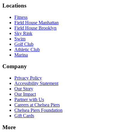
Locations​​​​‌ ‍ ​‍​‍‌‍ ‌ ​‍‌‍‍‌‌‍‌ ‌‍‍‌‌‍ ‍​‍​‍​ ‍‍​‍​‍‌ ​ ‌‍​‌‌‍ ‍‌‍‍‌‌ ‌​‌ ‍‌​‍ ‍‌‍‍‌‌‍ ​‍​‍​‍ ​​‍​‍‌‍‍​‌ ​‍‌‍‌‌‌‍‌‍​‍​‍​ ‍‍​‍​‍‌‍‍​‌ ‌​‌ ‌​‌ ​​‌ ​ ​ ‍‍​‍ ​‍ ‌‍​ ‌‍‍​‌‍‌‌‌‍ ​‌ ​ ‌‍‌‌‌‍​‌‌ ​​‌‍‍‌‌‍‌‌‌ ​‍‌ ​ ​‍ ‍‌ ​ ‌‍​‌‌‍ ‍‌‍‍‌‌ ‌​‌ ‍‌​‍ ‍‌ ​ ‌ ‌​‌ ‌‌‌‍‌​‌‍‍‌‌‍ ​‍ ‌‍‍‌‌‍ ‍‌ ‌​‌‍‌‌‌‍ ‍‌ ‌​​‍ ‌‍‌‌‌‍‌​‌‍‍‌‌ ‌​​‍ ‌‍ ‌‌‍ ‌‍‌​‌‍‌‌​ ‌‌ ​​‌ ​‍‌‍‌‌‌ ​ ‌‍‌‌‌‍ ‍‌ ‌​‌‍​‌‌ ‌​‌‍‍‌‌‍ ‌‍ ‍​ ‍ ‌‍‍‌‌‍‌​​ ‌‌‍‌‍‌‍ ‌‍ ‌ ‌​‌‍‌‌‌ ​‍​ ‍ ‌ ‌​‌ ‍‌‌ ​​‌‍‌‌​ ‌‌‍‌‍‌‍ ‌‍ ‌ ‌​‌‍‌‌‌ ​‍​ ‍ ‌ ​​‌‍​‌‌ ‌​‌‍‍​​ ‌‌‍​ ‌‍ ‌‍ ​‌ ‌‌‌‍ ‌‌‍ ‍‌ ​ ​‍‌‌​ ‌‌‌​​‍‌‌ ‌‍‍ ‌‍‌‌‌ ‍‌​‍‌‌​ ​ ‌​‌​​‍‌‌​ ​ ‌​‌​​‍‌‌​ ​‍​ ​‍‌‍‌‌‌‍​‍​ ​‍​ ‍​‌‍​ ​ ‌‌‌‍​ ‌‍​ ‌‍‌‌‌‍​‍‌‍​‌​ ​‌​‍‌‌​ ​‍​ ​‍​‍‌‌​ ‌‌‌​‌​​‍ ‍‌ ‌​‌‍‍‌‌ ‌​‌‍ ​‌‍‌‌​ ‌‍​‍‌‍​‌‌ ​ ‌‍‌‌‌‌‌‌‌ ​‍‌‍ ​​ ‌‌‍‍​‌ ‌​‌ ‌​‌ ​​‌ ​ ​‍‌‌​ ​ ‌​​‌​‍‌‌​ ​‍‌​‌‍​‍‌‌​ ​‍‌​‌‍‌‍​ ‌‍‍​‌‍‌‌‌‍ ​‌ ​ ‌‍‌‌‌‍​‌‌ ​​‌‍‍‌‌‍‌‌‌ ​‍‌ ​ ​‍ ‍‌ ​ ‌‍​‌‌‍ ‍‌‍‍‌‌ ‌​‌ ‍‌​‍ ‍‌ ​ ‌ ‌​‌ ‌‌‌‍‌​‌‍‍‌‌‍ ​‍‌‍‌‍‍‌‌‍‌​​ ‌‌‍‌‍‌‍ ‌‍ ‌ ‌​‌‍‌‌‌ ​‍​‍‌‍‌ ‌​‌ ‍‌‌ ​​‌‍‌‌​ ‌‌‍‌‍‌‍ ‌‍ ‌ ‌​‌‍‌‌‌ ​‍​‍‌‍‌ ​​‌‍​‌‌ ‌​‌‍‍​​ ‌‌‍​ ‌‍ ‌‍ ​‌ ‌‌‌‍ ‌‌‍ ‍‌ ​ ​‍‌‌​ ‌‌‌​​‍‌‌ ‌‍‍ ‌‍‌‌‌ ‍‌​‍‌‌​ ​ ‌​‌​​‍‌‌​ ​ ‌​‌​​‍‌‌​ ​‍​ ​‍‌‍‌‌‌‍​‍​ ​‍​ ‍​‌‍​ ​ ‌‌‌‍​ ‌‍​ ‌‍‌‌‌‍​‍‌‍​‌​ ​‌​‍‌‌​ ​‍​ ​‍​‍‌‌​ ‌‌‌​‌​​‍ ‍‌ ‌​‌‍‍‌‌ ‌​‌‍ ​‌‍‌‌​‍‌‍‌ ​​‌‍‌‌‌ ​‍‌ ​ ‌ ​​‌‍‌‌‌‍​ ‌ ‌​‌‍‍‌‌ ‌‍‌‍‌‌​ ‌‌ ​​‌ ‌‌‌‍​‍‌‍ ​‌‍‍‌‌ ​ ‌‍‍​‌‍‌‌‌‍‌​​‍​‍‌ ‌
Fitness​​​​‌ ‍ ​‍​‍‌‍ ‌ ​‍‌‍‍‌‌‍‌ ‌‍‍‌‌‍ ‍​‍​‍​ ‍‍​‍​‍‌ ​ ‌‍​‌‌‍ ‍‌‍‍‌‌ ‌​‌ ‍‌​‍ ‍‌‍‍‌‌‍ ​‍​‍​‍ ​​‍​‍‌‍‍​‌ ​‍‌‍‌‌‌‍‌‍​‍​‍​ ‍‍​‍​‍‌‍‍​‌ ‌​‌ ‌​‌ ​​‌ ​ ​ ‍‍​‍ ​‍ ‌‍​ ‌‍‍​‌‍‌‌‌‍ ​‌ ​ ‌‍‌‌‌‍​‌‌ ​​‌‍‍‌‌‍‌‌‌ ​‍‌ ​ ​‍ ‍‌ ​ ‌‍​‌‌‍ ‍‌‍‍‌‌ ‌​‌ ‍‌​‍ ‍‌ ​ ‌ ‌​‌ ‌‌‌‍‌​‌‍‍‌‌‍ ​‍ ‌‍‍‌‌‍ ‍‌ ‌​‌‍‌‌‌‍ ‍‌ ‌​​‍ ‌‍‌‌‌‍‌​‌‍‍‌‌ ‌​​‍ ‌‍ ‌‌‍ ‌‍‌​‌‍‌‌​ ‌‌ ​​‌ ​‍‌‍‌‌‌ ​ ‌‍‌‌‌‍ ‍‌ ‌​‌‍​‌‌ ‌​‌‍‍‌‌‍ ‌‍ ‍​ ‍ ‌‍‍‌‌‍‌​​ ‌‌‍‌‍‌‍ ‌‍ ‌ ‌​‌‍‌‌‌ ​‍​ ‍ ‌ ‌​‌ ‍‌‌ ​​‌‍‌‌​ ‌‌‍‌‍‌‍ ‌‍ ‌ ‌​‌‍‌‌‌ ​‍​ ‍ ‌ ​​‌‍​‌‌ ‌​‌‍‍​​ ‌‌‍​ ‌‍ ‌‍ ​‌ ‌‌‌‍ ‌‌‍ ‍‌ ​ ​‍‌‌​ ‌‌‌​​‍‌‌ ‌‍‍ ‌‍‌‌‌ ‍‌​‍‌‌​ ​ ‌​‌​​‍‌‌​ ​ ‌​‌​​‍‌‌​ ​‍​ ​‍‌‍‌‌‌‍​‍​ ​‍​ ‍​‌‍​ ​ ‌‌‌‍​ ‌‍​ ‌‍‌‌‌‍​‍‌‍​‌​ ​‌​‍‌‌​ ​‍​ ​‍​‍‌‌​ ‌‌‌​‌​​‍ ‍‌‍ ​‌‍‍‌‌‍ ‍‌‍‍ ‌ ​ ​‍‌‌​ ‌‌‌​​‍‌‌ ‌‍‍ ‌‍‌‌‌ ‍‌​‍‌‌​ ​ ‌​‌​​‍‌‌​ ​ ‌​‌​​‍‌‌​ ​‍​ ​‍​ ​‍​ ​ ​ ​ ‌‍​ ‌‍‌‌​ ‍​​ ‌‍​ ​‌​ ‌​‌‍​‌‌‍​ ​ ‍‌​‍‌‌​ ​‍​ ​‍​‍‌‌​ ‌‌‌​‌​​‍ ‍‌‍ ‍‌‍​‌‌‍ ‌‌‍‌‌​ ‌‍​‍‌‍​‌‌ ​ ‌‍‌‌‌‌‌‌‌ ​‍‌‍ ​​ ‌‌‍‍​‌ ‌​‌ ‌​‌ ​​‌ ​ ​‍‌‌​ ​ ‌​​‌​‍‌‌​ ​‍‌​‌‍​‍‌‌​ ​‍‌​‌‍‌‍​ ‌‍‍​‌‍‌‌‌‍ ​‌ ​ ‌‍‌‌‌‍​‌‌ ​​‌‍‍‌‌‍‌‌‌ ​‍‌ ​ ​‍ ‍‌ ​ ‌‍​‌‌‍ ‍‌‍‍‌‌ ‌​‌ ‍‌​‍ ‍‌ ​ ‌ ‌​‌ ‌‌‌‍‌​‌‍‍‌‌‍ ​‍‌‍‌‍‍‌‌‍‌​​ ‌‌‍‌‍‌‍ ‌‍ ‌ ‌​‌‍‌‌‌ ​‍​‍‌‍‌ ‌​‌ ‍‌‌ ​​‌‍‌‌​ ‌‌‍‌‍‌‍ ‌‍ ‌ ‌​‌‍‌‌‌ ​‍​‍‌‍‌ ​​‌‍​‌‌ ‌​‌‍‍​​ ‌‌‍​ ‌‍ ‌‍ ​‌ ‌‌‌‍ ‌‌‍ ‍‌ ​ ​‍‌‌​ ‌‌‌​​‍‌‌ ‌‍‍ ‌‍‌‌‌ ‍‌​‍‌‌​ ​ ‌​‌​​‍‌‌​ ​ ‌​‌​​‍‌‌​ ​‍​ ​‍‌‍‌‌‌‍​‍​ ​‍​ ‍​‌‍​ ​ ‌‌‌‍​ ‌‍​ ‌‍‌‌‌‍​‍‌‍​‌​ ​‌​‍‌‌​ ​‍​ ​‍​‍‌‌​ ‌‌‌​‌​​‍ ‍‌‍ ​‌‍‍‌‌‍ ‍‌‍‍ ‌ ​ ​‍‌‌​ ‌‌‌​​‍‌‌ ‌‍‍ ‌‍‌‌‌ ‍‌​‍‌‌​ ​ ‌​‌​​‍‌‌​ ​ ‌​‌​​‍‌‌​ ​‍​ ​‍​ ​‍​ ​ ​ ​ ‌‍​ ‌‍‌‌​ ‍​​ ‌‍​ ​‌​ ‌​‌‍​‌‌‍​ ​ ‍‌​‍‌‌​ ​‍​ ​‍​‍‌‌​ ‌‌‌​‌​​‍ ‍‌‍ ‍‌‍​‌‌‍ ‌‌‍‌‌​‍‌‍‌ ​​‌‍‌‌‌ ​‍‌ ​ ‌ ​​‌‍‌‌‌‍​ ‌ ‌​‌‍‍‌‌ ‌‍‌‍‌‌​ ‌‌ ​​‌ ‌‌‌‍​‍‌‍ ​‌‍‍‌‌ ​ ‌‍‍​‌‍‌‌‌‍‌​​‍​‍‌ ‌
Field House Manhattan​​​​‌ ‍ ​‍​‍‌‍ ‌ ​‍‌‍‍‌‌‍‌ ‌‍‍‌‌‍ ‍​‍​‍​ ‍‍​‍​‍‌ ​ ‌‍​‌‌‍ ‍‌‍‍‌‌ ‌​‌ ‍‌​‍ ‍‌‍‍‌‌‍ ​‍​‍​‍ ​​‍​‍‌‍‍​‌ ​‍‌‍‌‌‌‍‌‍​‍​‍​ ‍‍​‍​‍‌‍‍​‌ ‌​‌ ‌​‌ ​​‌ ​ ​ ‍‍​‍ ​‍ ‌‍​ ‌‍‍​‌‍‌‌‌‍ ​‌ ​ ‌‍‌‌‌‍​‌‌ ​​‌‍‍‌‌‍‌‌‌ ​‍‌ ​ ​‍ ‍‌ ​ ‌‍​‌‌‍ ‍‌‍‍‌‌ ‌​‌ ‍‌​‍ ‍‌ ​ ‌ ‌​‌ ‌‌‌‍‌​‌‍‍‌‌‍ ​‍ ‌‍‍‌‌‍ ‍‌ ‌​‌‍‌‌‌‍ ‍‌ ‌​​‍ ‌‍‌‌‌‍‌​‌‍‍‌‌ ‌​​‍ ‌‍ ‌‌‍ ‌‍‌​‌‍‌‌​ ‌‌ ​​‌ ​‍‌‍‌‌‌ ​ ‌‍‌‌‌‍ ‍‌ ‌​‌‍​‌‌ ‌​‌‍‍‌‌‍ ‌‍ ‍​ ‍ ‌‍‍‌‌‍‌​​ ‌‌‍‌‍‌‍ ‌‍ ‌ ‌​‌‍‌‌‌ ​‍​ ‍ ‌ ‌​‌ ‍‌‌ ​​‌‍‌‌​ ‌‌‍‌‍‌‍ ‌‍ ‌ ‌​‌‍‌‌‌ ​‍​ ‍ ‌ ​​‌‍​‌‌ ‌​‌‍‍​​ ‌‌‍​ ‌‍ ‌‍ ​‌ ‌‌‌‍ ‌‌‍ ‍‌ ​ ​‍‌‌​ ‌‌‌​​‍‌‌ ‌‍‍ ‌‍‌‌‌ ‍‌​‍‌‌​ ​ ‌​‌​​‍‌‌​ ​ ‌​‌​​‍‌‌​ ​‍​ ​‍‌‍‌‌‌‍​‍​ ​‍​ ‍​‌‍​ ​ ‌‌‌‍​ ‌‍​ ‌‍‌‌‌‍​‍‌‍​‌​ ​‌​‍‌‌​ ​‍​ ​‍​‍‌‌​ ‌‌‌​‌​​‍ ‍‌‍ ​‌‍‍‌‌‍ ‍‌‍‍ ‌ ​ ​‍‌‌​ ‌‌‌​​‍‌‌ ‌‍‍ ‌‍‌‌‌ ‍‌​‍‌‌​ ​ ‌​‌​​‍‌‌​ ​ ‌​‌​​‍‌‌​ ​‍​ ​‍​ ​‌​ ​ ​ ​‌‌‍​‍​ ​​​ ​‌‌‍​‌​ ‌ ​ ​‍​ ​‍​ ‌‍​ ‌​​‍‌‌​ ​‍​ ​‍​‍‌‌​ ‌‌‌​‌​​‍ ‍‌‍ ‍‌‍​‌‌‍ ‌‌‍‌‌​ ‌‍​‍‌‍​‌‌ ​ ‌‍‌‌‌‌‌‌‌ ​‍‌‍ ​​ ‌‌‍‍​‌ ‌​‌ ‌​‌ ​​‌ ​ ​‍‌‌​ ​ ‌​​‌​‍‌‌​ ​‍‌​‌‍​‍‌‌​ ​‍‌​‌‍‌‍​ ‌‍‍​‌‍‌‌‌‍ ​‌ ​ ‌‍‌‌‌‍​‌‌ ​​‌‍‍‌‌‍‌‌‌ ​‍‌ ​ ​‍ ‍‌ ​ ‌‍​‌‌‍ ‍‌‍‍‌‌ ‌​‌ ‍‌​‍ ‍‌ ​ ‌ ‌​‌ ‌‌‌‍‌​‌‍‍‌‌‍ ​‍‌‍‌‍‍‌‌‍‌​​ ‌‌‍‌‍‌‍ ‌‍ ‌ ‌​‌‍‌‌‌ ​‍​‍‌‍‌ ‌​‌ ‍‌‌ ​​‌‍‌‌​ ‌‌‍‌‍‌‍ ‌‍ ‌ ‌​‌‍‌‌‌ ​‍​‍‌‍‌ ​​‌‍​‌‌ ‌​‌‍‍​​ ‌‌‍​ ‌‍ ‌‍ ​‌ ‌‌‌‍ ‌‌‍ ‍‌ ​ ​‍‌‌​ ‌‌‌​​‍‌‌ ‌‍‍ ‌‍‌‌‌ ‍‌​‍‌‌​ ​ ‌​‌​​‍‌‌​ ​ ‌​‌​​‍‌‌​ ​‍​ ​‍‌‍‌‌‌‍​‍​ ​‍​ ‍​‌‍​ ​ ‌‌‌‍​ ‌‍​ ‌‍‌‌‌‍​‍‌‍​‌​ ​‌​‍‌‌​ ​‍​ ​‍​‍‌‌​ ‌‌‌​‌​​‍ ‍‌‍ ​‌‍‍‌‌‍ ‍‌‍‍ ‌ ​ ​‍‌‌​ ‌‌‌​​‍‌‌ ‌‍‍ ‌‍‌‌‌ ‍‌​‍‌‌​ ​ ‌​‌​​‍‌‌​ ​ ‌​‌​​‍‌‌​ ​‍​ ​‍​ ​‌​ ​ ​ ​‌‌‍​‍​ ​​​ ​‌‌‍​‌​ ‌ ​ ​‍​ ​‍​ ‌‍​ ‌​​‍‌‌​ ​‍​ ​‍​‍‌‌​ ‌‌‌​‌​​‍ ‍‌‍ ‍‌‍​‌‌‍ ‌‌‍‌‌​‍‌‍‌ ​​‌‍‌‌‌ ​‍‌ ​ ‌ ​​‌‍‌‌‌‍​ ‌ ‌​‌‍‍‌‌ ‌‍‌‍‌‌​ ‌‌ ​​‌ ‌‌‌‍​‍‌‍ ​‌‍‍‌‌ ​ ‌‍‍​‌‍‌‌‌‍‌​​‍​‍‌ ‌
Field House Brooklyn​​​​‌ ‍ ​‍​‍‌‍ ‌ ​‍‌‍‍‌‌‍‌ ‌‍‍‌‌‍ ‍​‍​‍​ ‍‍​‍​‍‌ ​ ‌‍​‌‌‍ ‍‌‍‍‌‌ ‌​‌ ‍‌​‍ ‍‌‍‍‌‌‍ ​‍​‍​‍ ​​‍​‍‌‍‍​‌ ​‍‌‍‌‌‌‍‌‍​‍​‍​ ‍‍​‍​‍‌‍‍​‌ ‌​‌ ‌​‌ ​​‌ ​ ​ ‍‍​‍ ​‍ ‌‍​ ‌‍‍​‌‍‌‌‌‍ ​‌ ​ ‌‍‌‌‌‍​‌‌ ​​‌‍‍‌‌‍‌‌‌ ​‍‌ ​ ​‍ ‍‌ ​ ‌‍​‌‌‍ ‍‌‍‍‌‌ ‌​‌ ‍‌​‍ ‍‌ ​ ‌ ‌​‌ ‌‌‌‍‌​‌‍‍‌‌‍ ​‍ ‌‍‍‌‌‍ ‍‌ ‌​‌‍‌‌‌‍ ‍‌ ‌​​‍ ‌‍‌‌‌‍‌​‌‍‍‌‌ ‌​​‍ ‌‍ ‌‌‍ ‌‍‌​‌‍‌‌​ ‌‌ ​​‌ ​‍‌‍‌‌‌ ​ ‌‍‌‌‌‍ ‍‌ ‌​‌‍​‌‌ ‌​‌‍‍‌‌‍ ‌‍ ‍​ ‍ ‌‍‍‌‌‍‌​​ ‌‌‍‌‍‌‍ ‌‍ ‌ ‌​‌‍‌‌‌ ​‍​ ‍ ‌ ‌​‌ ‍‌‌ ​​‌‍‌‌​ ‌‌‍‌‍‌‍ ‌‍ ‌ ‌​‌‍‌‌‌ ​‍​ ‍ ‌ ​​‌‍​‌‌ ‌​‌‍‍​​ ‌‌‍​ ‌‍ ‌‍ ​‌ ‌‌‌‍ ‌‌‍ ‍‌ ​ ​‍‌‌​ ‌‌‌​​‍‌‌ ‌‍‍ ‌‍‌‌‌ ‍‌​‍‌‌​ ​ ‌​‌​​‍‌‌​ ​ ‌​‌​​‍‌‌​ ​‍​ ​‍‌‍‌‌‌‍​‍​ ​‍​ ‍​‌‍​ ​ ‌‌‌‍​ ‌‍​ ‌‍‌‌‌‍​‍‌‍​‌​ ​‌​‍‌‌​ ​‍​ ​‍​‍‌‌​ ‌‌‌​‌​​‍ ‍‌‍ ​‌‍‍‌‌‍ ‍‌‍‍ ‌ ​ ​‍‌‌​ ‌‌‌​​‍‌‌ ‌‍‍ ‌‍‌‌‌ ‍‌​‍‌‌​ ​ ‌​‌​​‍‌‌​ ​ ‌​‌​​‍‌‌​ ​‍​ ​‍​ ‌‍​ ‍​​ ‌ ‌‍‌​​ ​‌​ ​‍​ ‌‌​ ‌‍​ ​‍​ ​‌‌‍​ ​ ​‌​‍‌‌​ ​‍​ ​‍​‍‌‌​ ‌‌‌​‌​​‍ ‍‌‍ ‍‌‍​‌‌‍ ‌‌‍‌‌​ ‌‍​‍‌‍​‌‌ ​ ‌‍‌‌‌‌‌‌‌ ​‍‌‍ ​​ ‌‌‍‍​‌ ‌​‌ ‌​‌ ​​‌ ​ ​‍‌‌​ ​ ‌​​‌​‍‌‌​ ​‍‌​‌‍​‍‌‌​ ​‍‌​‌‍‌‍​ ‌‍‍​‌‍‌‌‌‍ ​‌ ​ ‌‍‌‌‌‍​‌‌ ​​‌‍‍‌‌‍‌‌‌ ​‍‌ ​ ​‍ ‍‌ ​ ‌‍​‌‌‍ ‍‌‍‍‌‌ ‌​‌ ‍‌​‍ ‍‌ ​ ‌ ‌​‌ ‌‌‌‍‌​‌‍‍‌‌‍ ​‍‌‍‌‍‍‌‌‍‌​​ ‌‌‍‌‍‌‍ ‌‍ ‌ ‌​‌‍‌‌‌ ​‍​‍‌‍‌ ‌​‌ ‍‌‌ ​​‌‍‌‌​ ‌‌‍‌‍‌‍ ‌‍ ‌ ‌​‌‍‌‌‌ ​‍​‍‌‍‌ ​​‌‍​‌‌ ‌​‌‍‍​​ ‌‌‍​ ‌‍ ‌‍ ​‌ ‌‌‌‍ ‌‌‍ ‍‌ ​ ​‍‌‌​ ‌‌‌​​‍‌‌ ‌‍‍ ‌‍‌‌‌ ‍‌​‍‌‌​ ​ ‌​‌​​‍‌‌​ ​ ‌​‌​​‍‌‌​ ​‍​ ​‍‌‍‌‌‌‍​‍​ ​‍​ ‍​‌‍​ ​ ‌‌‌‍​ ‌‍​ ‌‍‌‌‌‍​‍‌‍​‌​ ​‌​‍‌‌​ ​‍​ ​‍​‍‌‌​ ‌‌‌​‌​​‍ ‍‌‍ ​‌‍‍‌‌‍ ‍‌‍‍ ‌ ​ ​‍‌‌​ ‌‌‌​​‍‌‌ ‌‍‍ ‌‍‌‌‌ ‍‌​‍‌‌​ ​ ‌​‌​​‍‌‌​ ​ ‌​‌​​‍‌‌​ ​‍​ ​‍​ ‌‍​ ‍​​ ‌ ‌‍‌​​ ​‌​ ​‍​ ‌‌​ ‌‍​ ​‍​ ​‌‌‍​ ​ ​‌​‍‌‌​ ​‍​ ​‍​‍‌‌​ ‌‌‌​‌​​‍ ‍‌‍ ‍‌‍​‌‌‍ ‌‌‍‌‌​‍‌‍‌ ​​‌‍‌‌‌ ​‍‌ ​ ‌ ​​‌‍‌‌‌‍​ ‌ ‌​‌‍‍‌‌ ‌‍‌‍‌‌​ ‌‌ ​​‌ ‌‌‌‍​‍‌‍ ​‌‍‍‌‌ ​ ‌‍‍​‌‍‌‌‌‍‌​​‍​‍‌ ‌
Sky Rink​​​​‌ ‍ ​‍​‍‌‍ ‌ ​‍‌‍‍‌‌‍‌ ‌‍‍‌‌‍ ‍​‍​‍​ ‍‍​‍​‍‌ ​ ‌‍​‌‌‍ ‍‌‍‍‌‌ ‌​‌ ‍‌​‍ ‍‌‍‍‌‌‍ ​‍​‍​‍ ​​‍​‍‌‍‍​‌ ​‍‌‍‌‌‌‍‌‍​‍​‍​ ‍‍​‍​‍‌‍‍​‌ ‌​‌ ‌​‌ ​​‌ ​ ​ ‍‍​‍ ​‍ ‌‍​ ‌‍‍​‌‍‌‌‌‍ ​‌ ​ ‌‍‌‌‌‍​‌‌ ​​‌‍‍‌‌‍‌‌‌ ​‍‌ ​ ​‍ ‍‌ ​ ‌‍​‌‌‍ ‍‌‍‍‌‌ ‌​‌ ‍‌​‍ ‍‌ ​ ‌ ‌​‌ ‌‌‌‍‌​‌‍‍‌‌‍ ​‍ ‌‍‍‌‌‍ ‍‌ ‌​‌‍‌‌‌‍ ‍‌ ‌​​‍ ‌‍‌‌‌‍‌​‌‍‍‌‌ ‌​​‍ ‌‍ ‌‌‍ ‌‍‌​‌‍‌‌​ ‌‌ ​​‌ ​‍‌‍‌‌‌ ​ ‌‍‌‌‌‍ ‍‌ ‌​‌‍​‌‌ ‌​‌‍‍‌‌‍ ‌‍ ‍​ ‍ ‌‍‍‌‌‍‌​​ ‌‌‍‌‍‌‍ ‌‍ ‌ ‌​‌‍‌‌‌ ​‍​ ‍ ‌ ‌​‌ ‍‌‌ ​​‌‍‌‌​ ‌‌‍‌‍‌‍ ‌‍ ‌ ‌​‌‍‌‌‌ ​‍​ ‍ ‌ ​​‌‍​‌‌ ‌​‌‍‍​​ ‌‌‍​ ‌‍ ‌‍ ​‌ ‌‌‌‍ ‌‌‍ ‍‌ ​ ​‍‌‌​ ‌‌‌​​‍‌‌ ‌‍‍ ‌‍‌‌‌ ‍‌​‍‌‌​ ​ ‌​‌​​‍‌‌​ ​ ‌​‌​​‍‌‌​ ​‍​ ​‍‌‍‌‌‌‍​‍​ ​‍​ ‍​‌‍​ ​ ‌‌‌‍​ ‌‍​ ‌‍‌‌‌‍​‍‌‍​‌​ ​‌​‍‌‌​ ​‍​ ​‍​‍‌‌​ ‌‌‌​‌​​‍ ‍‌‍ ​‌‍‍‌‌‍ ‍‌‍‍ ‌ ​ ​‍‌‌​ ‌‌‌​​‍‌‌ ‌‍‍ ‌‍‌‌‌ ‍‌​‍‌‌​ ​ ‌​‌​​‍‌‌​ ​ ‌​‌​​‍‌‌​ ​‍​ ​‍​ ‌​​ ‌ ‌‍‌‍‌‍‌‍​ ​​​ ‌‍​ ‌‌​ ‌​‌‍‌​‌‍‌​​ ​‌‌‍​‍​‍‌‌​ ​‍​ ​‍​‍‌‌​ ‌‌‌​‌​​‍ ‍‌‍ ‍‌‍​‌‌‍ ‌‌‍‌‌​ ‌‍​‍‌‍​‌‌ ​ ‌‍‌‌‌‌‌‌‌ ​‍‌‍ ​​ ‌‌‍‍​‌ ‌​‌ ‌​‌ ​​‌ ​ ​‍‌‌​ ​ ‌​​‌​‍‌‌​ ​‍‌​‌‍​‍‌‌​ ​‍‌​‌‍‌‍​ ‌‍‍​‌‍‌‌‌‍ ​‌ ​ ‌‍‌‌‌‍​‌‌ ​​‌‍‍‌‌‍‌‌‌ ​‍‌ ​ ​‍ ‍‌ ​ ‌‍​‌‌‍ ‍‌‍‍‌‌ ‌​‌ ‍‌​‍ ‍‌ ​ ‌ ‌​‌ ‌‌‌‍‌​‌‍‍‌‌‍ ​‍‌‍‌‍‍‌‌‍‌​​ ‌‌‍‌‍‌‍ ‌‍ ‌ ‌​‌‍‌‌‌ ​‍​‍‌‍‌ ‌​‌ ‍‌‌ ​​‌‍‌‌​ ‌‌‍‌‍‌‍ ‌‍ ‌ ‌​‌‍‌‌‌ ​‍​‍‌‍‌ ​​‌‍​‌‌ ‌​‌‍‍​​ ‌‌‍​ ‌‍ ‌‍ ​‌ ‌‌‌‍ ‌‌‍ ‍‌ ​ ​‍‌‌​ ‌‌‌​​‍‌‌ ‌‍‍ ‌‍‌‌‌ ‍‌​‍‌‌​ ​ ‌​‌​​‍‌‌​ ​ ‌​‌​​‍‌‌​ ​‍​ ​‍‌‍‌‌‌‍​‍​ ​‍​ ‍​‌‍​ ​ ‌‌‌‍​ ‌‍​ ‌‍‌‌‌‍​‍‌‍​‌​ ​‌​‍‌‌​ ​‍​ ​‍​‍‌‌​ ‌‌‌​‌​​‍ ‍‌‍ ​‌‍‍‌‌‍ ‍‌‍‍ ‌ ​ ​‍‌‌​ ‌‌‌​​‍‌‌ ‌‍‍ ‌‍‌‌‌ ‍‌​‍‌‌​ ​ ‌​‌​​‍‌‌​ ​ ‌​‌​​‍‌‌​ ​‍​ ​‍​ ‌​​ ‌ ‌‍‌‍‌‍‌‍​ ​​​ ‌‍​ ‌‌​ ‌​‌‍‌​‌‍‌​​ ​‌‌‍​‍​‍‌‌​ ​‍​ ​‍​‍‌‌​ ‌‌‌​‌​​‍ ‍‌‍ ‍‌‍​‌‌‍ ‌‌‍‌‌​‍‌‍‌ ​​‌‍‌‌‌ ​‍‌ ​ ‌ ​​‌‍‌‌‌‍​ ‌ ‌​‌‍‍‌‌ ‌‍‌‍‌‌​ ‌‌ ​​‌ ‌‌‌‍​‍‌‍ ​‌‍‍‌‌ ​ ‌‍‍​‌‍‌‌‌‍‌​​‍​‍‌ ‌
Swim​​​​‌ ‍ ​‍​‍‌‍ ‌ ​‍‌‍‍‌‌‍‌ ‌‍‍‌‌‍ ‍​‍​‍​ ‍‍​‍​‍‌ ​ ‌‍​‌‌‍ ‍‌‍‍‌‌ ‌​‌ ‍‌​‍ ‍‌‍‍‌‌‍ ​‍​‍​‍ ​​‍​‍‌‍‍​‌ ​‍‌‍‌‌‌‍‌‍​‍​‍​ ‍‍​‍​‍‌‍‍​‌ ‌​‌ ‌​‌ ​​‌ ​ ​ ‍‍​‍ ​‍ ‌‍​ ‌‍‍​‌‍‌‌‌‍ ​‌ ​ ‌‍‌‌‌‍​‌‌ ​​‌‍‍‌‌‍‌‌‌ ​‍‌ ​ ​‍ ‍‌ ​ ‌‍​‌‌‍ ‍‌‍‍‌‌ ‌​‌ ‍‌​‍ ‍‌ ​ ‌ ‌​‌ ‌‌‌‍‌​‌‍‍‌‌‍ ​‍ ‌‍‍‌‌‍ ‍‌ ‌​‌‍‌‌‌‍ ‍‌ ‌​​‍ ‌‍‌‌‌‍‌​‌‍‍‌‌ ‌​​‍ ‌‍ ‌‌‍ ‌‍‌​‌‍‌‌​ ‌‌ ​​‌ ​‍‌‍‌‌‌ ​ ‌‍‌‌‌‍ ‍‌ ‌​‌‍​‌‌ ‌​‌‍‍‌‌‍ ‌‍ ‍​ ‍ ‌‍‍‌‌‍‌​​ ‌‌‍‌‍‌‍ ‌‍ ‌ ‌​‌‍‌‌‌ ​‍​ ‍ ‌ ‌​‌ ‍‌‌ ​​‌‍‌‌​ ‌‌‍‌‍‌‍ ‌‍ ‌ ‌​‌‍‌‌‌ ​‍​ ‍ ‌ ​​‌‍​‌‌ ‌​‌‍‍​​ ‌‌‍​ ‌‍ ‌‍ ​‌ ‌‌‌‍ ‌‌‍ ‍‌ ​ ​‍‌‌​ ‌‌‌​​‍‌‌ ‌‍‍ ‌‍‌‌‌ ‍‌​‍‌‌​ ​ ‌​‌​​‍‌‌​ ​ ‌​‌​​‍‌‌​ ​‍​ ​‍‌‍‌‌‌‍​‍​ ​‍​ ‍​‌‍​ ​ ‌‌‌‍​ ‌‍​ ‌‍‌‌‌‍​‍‌‍​‌​ ​‌​‍‌‌​ ​‍​ ​‍​‍‌‌​ ‌‌‌​‌​​‍ ‍‌‍ ​‌‍‍‌‌‍ ‍‌‍‍ ‌ ​ ​‍‌‌​ ‌‌‌​​‍‌‌ ‌‍‍ ‌‍‌‌‌ ‍‌​‍‌‌​ ​ ‌​‌​​‍‌‌​ ​ ‌​‌​​‍‌‌​ ​‍​ ​‍‌‍‌‍‌‍‌‍​ ​​​ ‌‌​ ‌‌​ ‌​​ ​‍‌‍​ ​ ​‌​ ​ ‌‍​ ‌‍​‌‌‍​ ‌‍‌‌​ ‌‍​ ​‌​ ​ ‌‍​ ‌‍​‍​ ‌​​ ‍​‌‍‌​​ ‍​​ ‌‍​ ‌‌‌‍​‍​ ‌​​ ‌​​ ​‌​ ‍‌​ ‍‌‌‍​ ​‍‌‌​ ​‍​ ​‍​‍‌‌​ ‌‌‌​‌​​‍ ‍‌‍ ‍‌‍​‌‌‍ ‌‌‍‌‌​ ‌‍​‍‌‍​‌‌ ​ ‌‍‌‌‌‌‌‌‌ ​‍‌‍ ​​ ‌‌‍‍​‌ ‌​‌ ‌​‌ ​​‌ ​ ​‍‌‌​ ​ ‌​​‌​‍‌‌​ ​‍‌​‌‍​‍‌‌​ ​‍‌​‌‍‌‍​ ‌‍‍​‌‍‌‌‌‍ ​‌ ​ ‌‍‌‌‌‍​‌‌ ​​‌‍‍‌‌‍‌‌‌ ​‍‌ ​ ​‍ ‍‌ ​ ‌‍​‌‌‍ ‍‌‍‍‌‌ ‌​‌ ‍‌​‍ ‍‌ ​ ‌ ‌​‌ ‌‌‌‍‌​‌‍‍‌‌‍ ​‍‌‍‌‍‍‌‌‍‌​​ ‌‌‍‌‍‌‍ ‌‍ ‌ ‌​‌‍‌‌‌ ​‍​‍‌‍‌ ‌​‌ ‍‌‌ ​​‌‍‌‌​ ‌‌‍‌‍‌‍ ‌‍ ‌ ‌​‌‍‌‌‌ ​‍​‍‌‍‌ ​​‌‍​‌‌ ‌​‌‍‍​​ ‌‌‍​ ‌‍ ‌‍ ​‌ ‌‌‌‍ ‌‌‍ ‍‌ ​ ​‍‌‌​ ‌‌‌​​‍‌‌ ‌‍‍ ‌‍‌‌‌ ‍‌​‍‌‌​ ​ ‌​‌​​‍‌‌​ ​ ‌​‌​​‍‌‌​ ​‍​ ​‍‌‍‌‌‌‍​‍​ ​‍​ ‍​‌‍​ ​ ‌‌‌‍​ ‌‍​ ‌‍‌‌‌‍​‍‌‍​‌​ ​‌​‍‌‌​ ​‍​ ​‍​‍‌‌​ ‌‌‌​‌​​‍ ‍‌‍ ​‌‍‍‌‌‍ ‍‌‍‍ ‌ ​ ​‍‌‌​ ‌‌‌​​‍‌‌ ‌‍‍ ‌‍‌‌‌ ‍‌​‍‌‌​ ​ ‌​‌​​‍‌‌​ ​ ‌​‌​​‍‌‌​ ​‍​ ​‍‌‍‌‍‌‍‌‍​ ​​​ ‌‌​ ‌‌​ ‌​​ ​‍‌‍​ ​ ​‌​ ​ ‌‍​ ‌‍​‌‌‍​ ‌‍‌‌​ ‌‍​ ​‌​ ​ ‌‍​ ‌‍​‍​ ‌​​ ‍​‌‍‌​​ ‍​​ ‌‍​ ‌‌‌‍​‍​ ‌​​ ‌​​ ​‌​ ‍‌​ ‍‌‌‍​ ​‍‌‌​ ​‍​ ​‍​‍‌‌​ ‌‌‌​‌​​‍ ‍‌‍ ‍‌‍​‌‌‍ ‌‌‍‌‌​‍‌‍‌ ​​‌‍‌‌‌ ​‍‌ ​ ‌ ​​‌‍‌‌‌‍​ ‌ ‌​‌‍‍‌‌ ‌‍‌‍‌‌​ ‌‌ ​​‌ ‌‌‌‍​‍‌‍ ​‌‍‍‌‌ ​ ‌‍‍​‌‍‌‌‌‍‌​​‍​‍‌ ‌
Golf Club​​​​‌ ‍ ​‍​‍‌‍ ‌ ​‍‌‍‍‌‌‍‌ ‌‍‍‌‌‍ ‍​‍​‍​ ‍‍​‍​‍‌ ​ ‌‍​‌‌‍ ‍‌‍‍‌‌ ‌​‌ ‍‌​‍ ‍‌‍‍‌‌‍ ​‍​‍​‍ ​​‍​‍‌‍‍​‌ ​‍‌‍‌‌‌‍‌‍​‍​‍​ ‍‍​‍​‍‌‍‍​‌ ‌​‌ ‌​‌ ​​‌ ​ ​ ‍‍​‍ ​‍ ‌‍​ ‌‍‍​‌‍‌‌‌‍ ​‌ ​ ‌‍‌‌‌‍​‌‌ ​​‌‍‍‌‌‍‌‌‌ ​‍‌ ​ ​‍ ‍‌ ​ ‌‍​‌‌‍ ‍‌‍‍‌‌ ‌​‌ ‍‌​‍ ‍‌ ​ ‌ ‌​‌ ‌‌‌‍‌​‌‍‍‌‌‍ ​‍ ‌‍‍‌‌‍ ‍‌ ‌​‌‍‌‌‌‍ ‍‌ ‌​​‍ ‌‍‌‌‌‍‌​‌‍‍‌‌ ‌​​‍ ‌‍ ‌‌‍ ‌‍‌​‌‍‌‌​ ‌‌ ​​‌ ​‍‌‍‌‌‌ ​ ‌‍‌‌‌‍ ‍‌ ‌​‌‍​‌‌ ‌​‌‍‍‌‌‍ ‌‍ ‍​ ‍ ‌‍‍‌‌‍‌​​ ‌‌‍‌‍‌‍ ‌‍ ‌ ‌​‌‍‌‌‌ ​‍​ ‍ ‌ ‌​‌ ‍‌‌ ​​‌‍‌‌​ ‌‌‍‌‍‌‍ ‌‍ ‌ ‌​‌‍‌‌‌ ​‍​ ‍ ‌ ​​‌‍​‌‌ ‌​‌‍‍​​ ‌‌‍​ ‌‍ ‌‍ ​‌ ‌‌‌‍ ‌‌‍ ‍‌ ​ ​‍‌‌​ ‌‌‌​​‍‌‌ ‌‍‍ ‌‍‌‌‌ ‍‌​‍‌‌​ ​ ‌​‌​​‍‌‌​ ​ ‌​‌​​‍‌‌​ ​‍​ ​‍‌‍‌‌‌‍​‍​ ​‍​ ‍​‌‍​ ​ ‌‌‌‍​ ‌‍​ ‌‍‌‌‌‍​‍‌‍​‌​ ​‌​‍‌‌​ ​‍​ ​‍​‍‌‌​ ‌‌‌​‌​​‍ ‍‌‍ ​‌‍‍‌‌‍ ‍‌‍‍ ‌ ​ ​‍‌‌​ ‌‌‌​​‍‌‌ ‌‍‍ ‌‍‌‌‌ ‍‌​‍‌‌​ ​ ‌​‌​​‍‌‌​ ​ ‌​‌​​‍‌‌​ ​‍​ ​‍​ ‌​‌‍‌‌​ ‌‍‌‍‌​​ ​‍​ ‌‍​ ​‍‌‍‌‍‌‍​‌‌‍​ ‌‍​ ‌‍​ ​‍‌‌​ ​‍​ ​‍​‍‌‌​ ‌‌‌​‌​​‍ ‍‌‍ ‍‌‍​‌‌‍ ‌‌‍‌‌​ ‌‍​‍‌‍​‌‌ ​ ‌‍‌‌‌‌‌‌‌ ​‍‌‍ ​​ ‌‌‍‍​‌ ‌​‌ ‌​‌ ​​‌ ​ ​‍‌‌​ ​ ‌​​‌​‍‌‌​ ​‍‌​‌‍​‍‌‌​ ​‍‌​‌‍‌‍​ ‌‍‍​‌‍‌‌‌‍ ​‌ ​ ‌‍‌‌‌‍​‌‌ ​​‌‍‍‌‌‍‌‌‌ ​‍‌ ​ ​‍ ‍‌ ​ ‌‍​‌‌‍ ‍‌‍‍‌‌ ‌​‌ ‍‌​‍ ‍‌ ​ ‌ ‌​‌ ‌‌‌‍‌​‌‍‍‌‌‍ ​‍‌‍‌‍‍‌‌‍‌​​ ‌‌‍‌‍‌‍ ‌‍ ‌ ‌​‌‍‌‌‌ ​‍​‍‌‍‌ ‌​‌ ‍‌‌ ​​‌‍‌‌​ ‌‌‍‌‍‌‍ ‌‍ ‌ ‌​‌‍‌‌‌ ​‍​‍‌‍‌ ​​‌‍​‌‌ ‌​‌‍‍​​ ‌‌‍​ ‌‍ ‌‍ ​‌ ‌‌‌‍ ‌‌‍ ‍‌ ​ ​‍‌‌​ ‌‌‌​​‍‌‌ ‌‍‍ ‌‍‌‌‌ ‍‌​‍‌‌​ ​ ‌​‌​​‍‌‌​ ​ ‌​‌​​‍‌‌​ ​‍​ ​‍‌‍‌‌‌‍​‍​ ​‍​ ‍​‌‍​ ​ ‌‌‌‍​ ‌‍​ ‌‍‌‌‌‍​‍‌‍​‌​ ​‌​‍‌‌​ ​‍​ ​‍​‍‌‌​ ‌‌‌​‌​​‍ ‍‌‍ ​‌‍‍‌‌‍ ‍‌‍‍ ‌ ​ ​‍‌‌​ ‌‌‌​​‍‌‌ ‌‍‍ ‌‍‌‌‌ ‍‌​‍‌‌​ ​ ‌​‌​​‍‌‌​ ​ ‌​‌​​‍‌‌​ ​‍​ ​‍​ ‌​‌‍‌‌​ ‌‍‌‍‌​​ ​‍​ ‌‍​ ​‍‌‍‌‍‌‍​‌‌‍​ ‌‍​ ‌‍​ ​‍‌‌​ ​‍​ ​‍​‍‌‌​ ‌‌‌​‌​​‍ ‍‌‍ ‍‌‍​‌‌‍ ‌‌‍‌‌​‍‌‍‌ ​​‌‍‌‌‌ ​‍‌ ​ ‌ ​​‌‍‌‌‌‍​ ‌ ‌​‌‍‍‌‌ ‌‍‌‍‌‌​ ‌‌ ​​‌ ‌‌‌‍​‍‌‍ ​‌‍‍‌‌ ​ ‌‍‍​‌‍‌‌‌‍‌​​‍​‍‌ ‌
Athletic Club​​​​‌ ‍ ​‍​‍‌‍ ‌ ​‍‌‍‍‌‌‍‌ ‌‍‍‌‌‍ ‍​‍​‍​ ‍‍​‍​‍‌ ​ ‌‍​‌‌‍ ‍‌‍‍‌‌ ‌​‌ ‍‌​‍ ‍‌‍‍‌‌‍ ​‍​‍​‍ ​​‍​‍‌‍‍​‌ ​‍‌‍‌‌‌‍‌‍​‍​‍​ ‍‍​‍​‍‌‍‍​‌ ‌​‌ ‌​‌ ​​‌ ​ ​ ‍‍​‍ ​‍ ‌‍​ ‌‍‍​‌‍‌‌‌‍ ​‌ ​ ‌‍‌‌‌‍​‌‌ ​​‌‍‍‌‌‍‌‌‌ ​‍‌ ​ ​‍ ‍‌ ​ ‌‍​‌‌‍ ‍‌‍‍‌‌ ‌​‌ ‍‌​‍ ‍‌ ​ ‌ ‌​‌ ‌‌‌‍‌​‌‍‍‌‌‍ ​‍ ‌‍‍‌‌‍ ‍‌ ‌​‌‍‌‌‌‍ ‍‌ ‌​​‍ ‌‍‌‌‌‍‌​‌‍‍‌‌ ‌​​‍ ‌‍ ‌‌‍ ‌‍‌​‌‍‌‌​ ‌‌ ​​‌ ​‍‌‍‌‌‌ ​ ‌‍‌‌‌‍ ‍‌ ‌​‌‍​‌‌ ‌​‌‍‍‌‌‍ ‌‍ ‍​ ‍ ‌‍‍‌‌‍‌​​ ‌‌‍‌‍‌‍ ‌‍ ‌ ‌​‌‍‌‌‌ ​‍​ ‍ ‌ ‌​‌ ‍‌‌ ​​‌‍‌‌​ ‌‌‍‌‍‌‍ ‌‍ ‌ ‌​‌‍‌‌‌ ​‍​ ‍ ‌ ​​‌‍​‌‌ ‌​‌‍‍​​ ‌‌‍​ ‌‍ ‌‍ ​‌ ‌‌‌‍ ‌‌‍ ‍‌ ​ ​‍‌‌​ ‌‌‌​​‍‌‌ ‌‍‍ ‌‍‌‌‌ ‍‌​‍‌‌​ ​ ‌​‌​​‍‌‌​ ​ ‌​‌​​‍‌‌​ ​‍​ ​‍‌‍‌‌‌‍​‍​ ​‍​ ‍​‌‍​ ​ ‌‌‌‍​ ‌‍​ ‌‍‌‌‌‍​‍‌‍​‌​ ​‌​‍‌‌​ ​‍​ ​‍​‍‌‌​ ‌‌‌​‌​​‍ ‍‌‍ ​‌‍‍‌‌‍ ‍‌‍‍ ‌ ​ ​‍‌‌​ ‌‌‌​​‍‌‌ ‌‍‍ ‌‍‌‌‌ ‍‌​‍‌‌​ ​ ‌​‌​​‍‌‌​ ​ ‌​‌​​‍‌‌​ ​‍​ ​‍​ ‍​‌‍​‌​ ​ ​ ‌​‌‍​‌​ ‌ ‌‍‌​‌‍​‌​ ​ ​ ‍​‌‍‌‌‌‍​ ​‍‌‌​ ​‍​ ​‍​‍‌‌​ ‌‌‌​‌​​‍ ‍‌‍ ‍‌‍​‌‌‍ ‌‌‍‌‌​ ‌‍​‍‌‍​‌‌ ​ ‌‍‌‌‌‌‌‌‌ ​‍‌‍ ​​ ‌‌‍‍​‌ ‌​‌ ‌​‌ ​​‌ ​ ​‍‌‌​ ​ ‌​​‌​‍‌‌​ ​‍‌​‌‍​‍‌‌​ ​‍‌​‌‍‌‍​ ‌‍‍​‌‍‌‌‌‍ ​‌ ​ ‌‍‌‌‌‍​‌‌ ​​‌‍‍‌‌‍‌‌‌ ​‍‌ ​ ​‍ ‍‌ ​ ‌‍​‌‌‍ ‍‌‍‍‌‌ ‌​‌ ‍‌​‍ ‍‌ ​ ‌ ‌​‌ ‌‌‌‍‌​‌‍‍‌‌‍ ​‍‌‍‌‍‍‌‌‍‌​​ ‌‌‍‌‍‌‍ ‌‍ ‌ ‌​‌‍‌‌‌ ​‍​‍‌‍‌ ‌​‌ ‍‌‌ ​​‌‍‌‌​ ‌‌‍‌‍‌‍ ‌‍ ‌ ‌​‌‍‌‌‌ ​‍​‍‌‍‌ ​​‌‍​‌‌ ‌​‌‍‍​​ ‌‌‍​ ‌‍ ‌‍ ​‌ ‌‌‌‍ ‌‌‍ ‍‌ ​ ​‍‌‌​ ‌‌‌​​‍‌‌ ‌‍‍ ‌‍‌‌‌ ‍‌​‍‌‌​ ​ ‌​‌​​‍‌‌​ ​ ‌​‌​​‍‌‌​ ​‍​ ​‍‌‍‌‌‌‍​‍​ ​‍​ ‍​‌‍​ ​ ‌‌‌‍​ ‌‍​ ‌‍‌‌‌‍​‍‌‍​‌​ ​‌​‍‌‌​ ​‍​ ​‍​‍‌‌​ ‌‌‌​‌​​‍ ‍‌‍ ​‌‍‍‌‌‍ ‍‌‍‍ ‌ ​ ​‍‌‌​ ‌‌‌​​‍‌‌ ‌‍‍ ‌‍‌‌‌ ‍‌​‍‌‌​ ​ ‌​‌​​‍‌‌​ ​ ‌​‌​​‍‌‌​ ​‍​ ​‍​ ‍​‌‍​‌​ ​ ​ ‌​‌‍​‌​ ‌ ‌‍‌​‌‍​‌​ ​ ​ ‍​‌‍‌‌‌‍​ ​‍‌‌​ ​‍​ ​‍​‍‌‌​ ‌‌‌​‌​​‍ ‍‌‍ ‍‌‍​‌‌‍ ‌‌‍‌‌​‍‌‍‌ ​​‌‍‌‌‌ ​‍‌ ​ ‌ ​​‌‍‌‌‌‍​ ‌ ‌​‌‍‍‌‌ ‌‍‌‍‌‌​ ‌‌ ​​‌ ‌‌‌‍​‍‌‍ ​‌‍‍‌‌ ​ ‌‍‍​‌‍‌‌‌‍‌​​‍​‍‌ ‌
Marina​​​​‌ ‍ ​‍​‍‌‍ ‌ ​‍‌‍‍‌‌‍‌ ‌‍‍‌‌‍ ‍​‍​‍​ ‍‍​‍​‍‌ ​ ‌‍​‌‌‍ ‍‌‍‍‌‌ ‌​‌ ‍‌​‍ ‍‌‍‍‌‌‍ ​‍​‍​‍ ​​‍​‍‌‍‍​‌ ​‍‌‍‌‌‌‍‌‍​‍​‍​ ‍‍​‍​‍‌‍‍​‌ ‌​‌ ‌​‌ ​​‌ ​ ​ ‍‍​‍ ​‍ ‌‍​ ‌‍‍​‌‍‌‌‌‍ ​‌ ​ ‌‍‌‌‌‍​‌‌ ​​‌‍‍‌‌‍‌‌‌ ​‍‌ ​ ​‍ ‍‌ ​ ‌‍​‌‌‍ ‍‌‍‍‌‌ ‌​‌ ‍‌​‍ ‍‌ ​ ‌ ‌​‌ ‌‌‌‍‌​‌‍‍‌‌‍ ​‍ ‌‍‍‌‌‍ ‍‌ ‌​‌‍‌‌‌‍ ‍‌ ‌​​‍ ‌‍‌‌‌‍‌​‌‍‍‌‌ ‌​​‍ ‌‍ ‌‌‍ ‌‍‌​‌‍‌‌​ ‌‌ ​​‌ ​‍‌‍‌‌‌ ​ ‌‍‌‌‌‍ ‍‌ ‌​‌‍​‌‌ ‌​‌‍‍‌‌‍ ‌‍ ‍​ ‍ ‌‍‍‌‌‍‌​​ ‌‌‍‌‍‌‍ ‌‍ ‌ ‌​‌‍‌‌‌ ​‍​ ‍ ‌ ‌​‌ ‍‌‌ ​​‌‍‌‌​ ‌‌‍‌‍‌‍ ‌‍ ‌ ‌​‌‍‌‌‌ ​‍​ ‍ ‌ ​​‌‍​‌‌ ‌​‌‍‍​​ ‌‌‍​ ‌‍ ‌‍ ​‌ ‌‌‌‍ ‌‌‍ ‍‌ ​ ​‍‌‌​ ‌‌‌​​‍‌‌ ‌‍‍ ‌‍‌‌‌ ‍‌​‍‌‌​ ​ ‌​‌​​‍‌‌​ ​ ‌​‌​​‍‌‌​ ​‍​ ​‍‌‍‌‌‌‍​‍​ ​‍​ ‍​‌‍​ ​ ‌‌‌‍​ ‌‍​ ‌‍‌‌‌‍​‍‌‍​‌​ ​‌​‍‌‌​ ​‍​ ​‍​‍‌‌​ ‌‌‌​‌​​‍ ‍‌‍ ​‌‍‍‌‌‍ ‍‌‍‍ ‌ ​ ​‍‌‌​ ‌‌‌​​‍‌‌ ‌‍‍ ‌‍‌‌‌ ‍‌​‍‌‌​ ​ ‌​‌​​‍‌‌​ ​ ‌​‌​​‍‌‌​ ​‍​ ​‍​ ‌‍​ ‌‌​ ‌‍​ ‌‌‌‍‌‌‌‍‌‍‌‍​‌​ ​​​ ‌‍​ ‌‌​ ‌​‌‍‌​​‍‌‌​ ​‍​ ​‍​‍‌‌​ ‌‌‌​‌​​‍ ‍‌‍ ‍‌‍​‌‌‍ ‌‌‍‌‌​ ‌‍​‍‌‍​‌‌ ​ ‌‍‌‌‌‌‌‌‌ ​‍‌‍ ​​ ‌‌‍‍​‌ ‌​‌ ‌​‌ ​​‌ ​ ​‍‌‌​ ​ ‌​​‌​‍‌‌​ ​‍‌​‌‍​‍‌‌​ ​‍‌​‌‍‌‍​ ‌‍‍​‌‍‌‌‌‍ ​‌ ​ ‌‍‌‌‌‍​‌‌ ​​‌‍‍‌‌‍‌‌‌ ​‍‌ ​ ​‍ ‍‌ ​ ‌‍​‌‌‍ ‍‌‍‍‌‌ ‌​‌ ‍‌​‍ ‍‌ ​ ‌ ‌​‌ ‌‌‌‍‌​‌‍‍‌‌‍ ​‍‌‍‌‍‍‌‌‍‌​​ ‌‌‍‌‍‌‍ ‌‍ ‌ ‌​‌‍‌‌‌ ​‍​‍‌‍‌ ‌​‌ ‍‌‌ ​​‌‍‌‌​ ‌‌‍‌‍‌‍ ‌‍ ‌ ‌​‌‍‌‌‌ ​‍​‍‌‍‌ ​​‌‍​‌‌ ‌​‌‍‍​​ ‌‌‍​ ‌‍ ‌‍ ​‌ ‌‌‌‍ ‌‌‍ ‍‌ ​ ​‍‌‌​ ‌‌‌​​‍‌‌ ‌‍‍ ‌‍‌‌‌ ‍‌​‍‌‌​ ​ ‌​‌​​‍‌‌​ ​ ‌​‌​​‍‌‌​ ​‍​ ​‍‌‍‌‌‌‍​‍​ ​‍​ ‍​‌‍​ ​ ‌‌‌‍​ ‌‍​ ‌‍‌‌‌‍​‍‌‍​‌​ ​‌​‍‌‌​ ​‍​ ​‍​‍‌‌​ ‌‌‌​‌​​‍ ‍‌‍ ​‌‍‍‌‌‍ ‍‌‍‍ ‌ ​ ​‍‌‌​ ‌‌‌​​‍‌‌ ‌‍‍ ‌‍‌‌‌ ‍‌​‍‌‌​ ​ ‌​‌​​‍‌‌​ ​ ‌​‌​​‍‌‌​ ​‍​ ​‍​ ‌‍​ ‌‌​ ‌‍​ ‌‌‌‍‌‌‌‍‌‍‌‍​‌​ ​​​ ‌‍​ ‌‌​ ‌​‌‍‌​​‍‌‌​ ​‍​ ​‍​‍‌‌​ ‌‌‌​‌​​‍ ‍‌‍ ‍‌‍​‌‌‍ ‌‌‍‌‌​‍‌‍‌ ​​‌‍‌‌‌ ​‍‌ ​ ‌ ​​‌‍‌‌‌‍​ ‌ ‌​‌‍‍‌‌ ‌‍‌‍‌‌​ ‌‌ ​​‌ ‌‌‌‍​‍‌‍ ​‌‍‍‌‌ ​ ‌‍‍​‌‍‌‌‌‍‌​​‍​‍‌ ‌
Company​​​​‌ ‍ ​‍​‍‌‍ ‌ ​‍‌‍‍‌‌‍‌ ‌‍‍‌‌‍ ‍​‍​‍​ ‍‍​‍​‍‌ ​ ‌‍​‌‌‍ ‍‌‍‍‌‌ ‌​‌ ‍‌​‍ ‍‌‍‍‌‌‍ ​‍​‍​‍ ​​‍​‍‌‍‍​‌ ​‍‌‍‌‌‌‍‌‍​‍​‍​ ‍‍​‍​‍‌‍‍​‌ ‌​‌ ‌​‌ ​​‌ ​ ​ ‍‍​‍ ​‍ ‌‍​ ‌‍‍​‌‍‌‌‌‍ ​‌ ​ ‌‍‌‌‌‍​‌‌ ​​‌‍‍‌‌‍‌‌‌ ​‍‌ ​ ​‍ ‍‌ ​ ‌‍​‌‌‍ ‍‌‍‍‌‌ ‌​‌ ‍‌​‍ ‍‌ ​ ‌ ‌​‌ ‌‌‌‍‌​‌‍‍‌‌‍ ​‍ ‌‍‍‌‌‍ ‍‌ ‌​‌‍‌‌‌‍ ‍‌ ‌​​‍ ‌‍‌‌‌‍‌​‌‍‍‌‌ ‌​​‍ ‌‍ ‌‌‍ ‌‍‌​‌‍‌‌​ ‌‌ ​​‌ ​‍‌‍‌‌‌ ​ ‌‍‌‌‌‍ ‍‌ ‌​‌‍​‌‌ ‌​‌‍‍‌‌‍ ‌‍ ‍​ ‍ ‌‍‍‌‌‍‌​​ ‌‌‍‌‍‌‍ ‌‍ ‌ ‌​‌‍‌‌‌ ​‍​ ‍ ‌ ‌​‌ ‍‌‌ ​​‌‍‌‌​ ‌‌‍‌‍‌‍ ‌‍ ‌ ‌​‌‍‌‌‌ ​‍​ ‍ ‌ ​​‌‍​‌‌ ‌​‌‍‍​​ ‌‌‍​ ‌‍ ‌‍ ​‌ ‌‌‌‍ ‌‌‍ ‍‌ ​ ​‍‌‌​ ‌‌‌​​‍‌‌ ‌‍‍ ‌‍‌‌‌ ‍‌​‍‌‌​ ​ ‌​‌​​‍‌‌​ ​ ‌​‌​​‍‌‌​ ​‍​ ​‍‌‍​ ​ ​ ​ ‌​​ ​​‌‍​ ​ ‌‍‌‍‌​​ ‌​‌‍‌‍‌‍‌‌‌‍‌‌‌‍‌​​‍‌‌​ ​‍​ ​‍​‍‌‌​ ‌‌‌​‌​​‍ ‍‌ ‌​‌‍‍‌‌ ‌​‌‍ ​‌‍‌‌​ ‌‍​‍‌‍​‌‌ ​ ‌‍‌‌‌‌‌‌‌ ​‍‌‍ ​​ ‌‌‍‍​‌ ‌​‌ ‌​‌ ​​‌ ​ ​‍‌‌​ ​ ‌​​‌​‍‌‌​ ​‍‌​‌‍​‍‌‌​ ​‍‌​‌‍‌‍​ ‌‍‍​‌‍‌‌‌‍ ​‌ ​ ‌‍‌‌‌‍​‌‌ ​​‌‍‍‌‌‍‌‌‌ ​‍‌ ​ ​‍ ‍‌ ​ ‌‍​‌‌‍ ‍‌‍‍‌‌ ‌​‌ ‍‌​‍ ‍‌ ​ ‌ ‌​‌ ‌‌‌‍‌​‌‍‍‌‌‍ ​‍‌‍‌‍‍‌‌‍‌​​ ‌‌‍‌‍‌‍ ‌‍ ‌ ‌​‌‍‌‌‌ ​‍​‍‌‍‌ ‌​‌ ‍‌‌ ​​‌‍‌‌​ ‌‌‍‌‍‌‍ ‌‍ ‌ ‌​‌‍‌‌‌ ​‍​‍‌‍‌ ​​‌‍​‌‌ ‌​‌‍‍​​ ‌‌‍​ ‌‍ ‌‍ ​‌ ‌‌‌‍ ‌‌‍ ‍‌ ​ ​‍‌‌​ ‌‌‌​​‍‌‌ ‌‍‍ ‌‍‌‌‌ ‍‌​‍‌‌​ ​ ‌​‌​​‍‌‌​ ​ ‌​‌​​‍‌‌​ ​‍​ ​‍‌‍​ ​ ​ ​ ‌​​ ​​‌‍​ ​ ‌‍‌‍‌​​ ‌​‌‍‌‍‌‍‌‌‌‍‌‌‌‍‌​​‍‌‌​ ​‍​ ​‍​‍‌‌​ ‌‌‌​‌​​‍ ‍‌ ‌​‌‍‍‌‌ ‌​‌‍ ​‌‍‌‌​‍‌‍‌ ​​‌‍‌‌‌ ​‍‌ ​ ‌ ​​‌‍‌‌‌‍​ ‌ ‌​‌‍‍‌‌ ‌‍‌‍‌‌​ ‌‌ ​​‌ ‌‌‌‍​‍‌‍ ​‌‍‍‌‌ ​ ‌‍‍​‌‍‌‌‌‍‌​​‍​‍‌ ‌
Privacy Policy​​​​‌ ‍ ​‍​‍‌‍ ‌ ​‍‌‍‍‌‌‍‌ ‌‍‍‌‌‍ ‍​‍​‍​ ‍‍​‍​‍‌ ​ ‌‍​‌‌‍ ‍‌‍‍‌‌ ‌​‌ ‍‌​‍ ‍‌‍‍‌‌‍ ​‍​‍​‍ ​​‍​‍‌‍‍​‌ ​‍‌‍‌‌‌‍‌‍​‍​‍​ ‍‍​‍​‍‌‍‍​‌ ‌​‌ ‌​‌ ​​‌ ​ ​ ‍‍​‍ ​‍ ‌‍​ ‌‍‍​‌‍‌‌‌‍ ​‌ ​ ‌‍‌‌‌‍​‌‌ ​​‌‍‍‌‌‍‌‌‌ ​‍‌ ​ ​‍ ‍‌ ​ ‌‍​‌‌‍ ‍‌‍‍‌‌ ‌​‌ ‍‌​‍ ‍‌ ​ ‌ ‌​‌ ‌‌‌‍‌​‌‍‍‌‌‍ ​‍ ‌‍‍‌‌‍ ‍‌ ‌​‌‍‌‌‌‍ ‍‌ ‌​​‍ ‌‍‌‌‌‍‌​‌‍‍‌‌ ‌​​‍ ‌‍ ‌‌‍ ‌‍‌​‌‍‌‌​ ‌‌ ​​‌ ​‍‌‍‌‌‌ ​ ‌‍‌‌‌‍ ‍‌ ‌​‌‍​‌‌ ‌​‌‍‍‌‌‍ ‌‍ ‍​ ‍ ‌‍‍‌‌‍‌​​ ‌‌‍‌‍‌‍ ‌‍ ‌ ‌​‌‍‌‌‌ ​‍​ ‍ ‌ ‌​‌ ‍‌‌ ​​‌‍‌‌​ ‌‌‍‌‍‌‍ ‌‍ ‌ ‌​‌‍‌‌‌ ​‍​ ‍ ‌ ​​‌‍​‌‌ ‌​‌‍‍​​ ‌‌‍​ ‌‍ ‌‍ ​‌ ‌‌‌‍ ‌‌‍ ‍‌ ​ ​‍‌‌​ ‌‌‌​​‍‌‌ ‌‍‍ ‌‍‌‌‌ ‍‌​‍‌‌​ ​ ‌​‌​​‍‌‌​ ​ ‌​‌​​‍‌‌​ ​‍​ ​‍‌‍​ ​ ​ ​ ‌​​ ​​‌‍​ ​ ‌‍‌‍‌​​ ‌​‌‍‌‍‌‍‌‌‌‍‌‌‌‍‌​​‍‌‌​ ​‍​ ​‍​‍‌‌​ ‌‌‌​‌​​‍ ‍‌‍ ​‌‍‍‌‌‍ ‍‌‍‍ ‌ ​ ​‍‌‌​ ‌‌‌​​‍‌‌ ‌‍‍ ‌‍‌‌‌ ‍‌​‍‌‌​ ​ ‌​‌​​‍‌‌​ ​ ‌​‌​​‍‌‌​ ​‍​ ​‍​ ​​​ ‍‌‌‍‌‌​ ‍​​ ‍‌​ ​‍‌‍​‍‌‍​‍​ ​‍​ ‍​‌‍​‌​ ​​​‍‌‌​ ​‍​ ​‍​‍‌‌​ ‌‌‌​‌​​‍ ‍‌‍ ‍‌‍​‌‌‍ ‌‌‍‌‌​ ‌‍​‍‌‍​‌‌ ​ ‌‍‌‌‌‌‌‌‌ ​‍‌‍ ​​ ‌‌‍‍​‌ ‌​‌ ‌​‌ ​​‌ ​ ​‍‌‌​ ​ ‌​​‌​‍‌‌​ ​‍‌​‌‍​‍‌‌​ ​‍‌​‌‍‌‍​ ‌‍‍​‌‍‌‌‌‍ ​‌ ​ ‌‍‌‌‌‍​‌‌ ​​‌‍‍‌‌‍‌‌‌ ​‍‌ ​ ​‍ ‍‌ ​ ‌‍​‌‌‍ ‍‌‍‍‌‌ ‌​‌ ‍‌​‍ ‍‌ ​ ‌ ‌​‌ ‌‌‌‍‌​‌‍‍‌‌‍ ​‍‌‍‌‍‍‌‌‍‌​​ ‌‌‍‌‍‌‍ ‌‍ ‌ ‌​‌‍‌‌‌ ​‍​‍‌‍‌ ‌​‌ ‍‌‌ ​​‌‍‌‌​ ‌‌‍‌‍‌‍ ‌‍ ‌ ‌​‌‍‌‌‌ ​‍​‍‌‍‌ ​​‌‍​‌‌ ‌​‌‍‍​​ ‌‌‍​ ‌‍ ‌‍ ​‌ ‌‌‌‍ ‌‌‍ ‍‌ ​ ​‍‌‌​ ‌‌‌​​‍‌‌ ‌‍‍ ‌‍‌‌‌ ‍‌​‍‌‌​ ​ ‌​‌​​‍‌‌​ ​ ‌​‌​​‍‌‌​ ​‍​ ​‍‌‍​ ​ ​ ​ ‌​​ ​​‌‍​ ​ ‌‍‌‍‌​​ ‌​‌‍‌‍‌‍‌‌‌‍‌‌‌‍‌​​‍‌‌​ ​‍​ ​‍​‍‌‌​ ‌‌‌​‌​​‍ ‍‌‍ ​‌‍‍‌‌‍ ‍‌‍‍ ‌ ​ ​‍‌‌​ ‌‌‌​​‍‌‌ ‌‍‍ ‌‍‌‌‌ ‍‌​‍‌‌​ ​ ‌​‌​​‍‌‌​ ​ ‌​‌​​‍‌‌​ ​‍​ ​‍​ ​​​ ‍‌‌‍‌‌​ ‍​​ ‍‌​ ​‍‌‍​‍‌‍​‍​ ​‍​ ‍​‌‍​‌​ ​​​‍‌‌​ ​‍​ ​‍​‍‌‌​ ‌‌‌​‌​​‍ ‍‌‍ ‍‌‍​‌‌‍ ‌‌‍‌‌​‍‌‍‌ ​​‌‍‌‌‌ ​‍‌ ​ ‌ ​​‌‍‌‌‌‍​ ‌ ‌​‌‍‍‌‌ ‌‍‌‍‌‌​ ‌‌ ​​‌ ‌‌‌‍​‍‌‍ ​‌‍‍‌‌ ​ ‌‍‍​‌‍‌‌‌‍‌​​‍​‍‌ ‌
Accessibility Statement​​​​‌ ‍ ​‍​‍‌‍ ‌ ​‍‌‍‍‌‌‍‌ ‌‍‍‌‌‍ ‍​‍​‍​ ‍‍​‍​‍‌ ​ ‌‍​‌‌‍ ‍‌‍‍‌‌ ‌​‌ ‍‌​‍ ‍‌‍‍‌‌‍ ​‍​‍​‍ ​​‍​‍‌‍‍​‌ ​‍‌‍‌‌‌‍‌‍​‍​‍​ ‍‍​‍​‍‌‍‍​‌ ‌​‌ ‌​‌ ​​‌ ​ ​ ‍‍​‍ ​‍ ‌‍​ ‌‍‍​‌‍‌‌‌‍ ​‌ ​ ‌‍‌‌‌‍​‌‌ ​​‌‍‍‌‌‍‌‌‌ ​‍‌ ​ ​‍ ‍‌ ​ ‌‍​‌‌‍ ‍‌‍‍‌‌ ‌​‌ ‍‌​‍ ‍‌ ​ ‌ ‌​‌ ‌‌‌‍‌​‌‍‍‌‌‍ ​‍ ‌‍‍‌‌‍ ‍‌ ‌​‌‍‌‌‌‍ ‍‌ ‌​​‍ ‌‍‌‌‌‍‌​‌‍‍‌‌ ‌​​‍ ‌‍ ‌‌‍ ‌‍‌​‌‍‌‌​ ‌‌ ​​‌ ​‍‌‍‌‌‌ ​ ‌‍‌‌‌‍ ‍‌ ‌​‌‍​‌‌ ‌​‌‍‍‌‌‍ ‌‍ ‍​ ‍ ‌‍‍‌‌‍‌​​ ‌‌‍‌‍‌‍ ‌‍ ‌ ‌​‌‍‌‌‌ ​‍​ ‍ ‌ ‌​‌ ‍‌‌ ​​‌‍‌‌​ ‌‌‍‌‍‌‍ ‌‍ ‌ ‌​‌‍‌‌‌ ​‍​ ‍ ‌ ​​‌‍​‌‌ ‌​‌‍‍​​ ‌‌‍​ ‌‍ ‌‍ ​‌ ‌‌‌‍ ‌‌‍ ‍‌ ​ ​‍‌‌​ ‌‌‌​​‍‌‌ ‌‍‍ ‌‍‌‌‌ ‍‌​‍‌‌​ ​ ‌​‌​​‍‌‌​ ​ ‌​‌​​‍‌‌​ ​‍​ ​‍‌‍​ ​ ​ ​ ‌​​ ​​‌‍​ ​ ‌‍‌‍‌​​ ‌​‌‍‌‍‌‍‌‌‌‍‌‌‌‍‌​​‍‌‌​ ​‍​ ​‍​‍‌‌​ ‌‌‌​‌​​‍ ‍‌‍ ​‌‍‍‌‌‍ ‍‌‍‍ ‌ ​ ​‍‌‌​ ‌‌‌​​‍‌‌ ‌‍‍ ‌‍‌‌‌ ‍‌​‍‌‌​ ​ ‌​‌​​‍‌‌​ ​ ‌​‌​​‍‌‌​ ​‍​ ​‍​ ​ ​ ‌‍​ ‌ ​ ​ ‌‍​‌​ ‌‍​ ‌ ​ ‍‌​ ​‌​ ‌‍‌‍‌​​ ​​​‍‌‌​ ​‍​ ​‍​‍‌‌​ ‌‌‌​‌​​‍ ‍‌‍ ‍‌‍​‌‌‍ ‌‌‍‌‌​ ‌‍​‍‌‍​‌‌ ​ ‌‍‌‌‌‌‌‌‌ ​‍‌‍ ​​ ‌‌‍‍​‌ ‌​‌ ‌​‌ ​​‌ ​ ​‍‌‌​ ​ ‌​​‌​‍‌‌​ ​‍‌​‌‍​‍‌‌​ ​‍‌​‌‍‌‍​ ‌‍‍​‌‍‌‌‌‍ ​‌ ​ ‌‍‌‌‌‍​‌‌ ​​‌‍‍‌‌‍‌‌‌ ​‍‌ ​ ​‍ ‍‌ ​ ‌‍​‌‌‍ ‍‌‍‍‌‌ ‌​‌ ‍‌​‍ ‍‌ ​ ‌ ‌​‌ ‌‌‌‍‌​‌‍‍‌‌‍ ​‍‌‍‌‍‍‌‌‍‌​​ ‌‌‍‌‍‌‍ ‌‍ ‌ ‌​‌‍‌‌‌ ​‍​‍‌‍‌ ‌​‌ ‍‌‌ ​​‌‍‌‌​ ‌‌‍‌‍‌‍ ‌‍ ‌ ‌​‌‍‌‌‌ ​‍​‍‌‍‌ ​​‌‍​‌‌ ‌​‌‍‍​​ ‌‌‍​ ‌‍ ‌‍ ​‌ ‌‌‌‍ ‌‌‍ ‍‌ ​ ​‍‌‌​ ‌‌‌​​‍‌‌ ‌‍‍ ‌‍‌‌‌ ‍‌​‍‌‌​ ​ ‌​‌​​‍‌‌​ ​ ‌​‌​​‍‌‌​ ​‍​ ​‍‌‍​ ​ ​ ​ ‌​​ ​​‌‍​ ​ ‌‍‌‍‌​​ ‌​‌‍‌‍‌‍‌‌‌‍‌‌‌‍‌​​‍‌‌​ ​‍​ ​‍​‍‌‌​ ‌‌‌​‌​​‍ ‍‌‍ ​‌‍‍‌‌‍ ‍‌‍‍ ‌ ​ ​‍‌‌​ ‌‌‌​​‍‌‌ ‌‍‍ ‌‍‌‌‌ ‍‌​‍‌‌​ ​ ‌​‌​​‍‌‌​ ​ ‌​‌​​‍‌‌​ ​‍​ ​‍​ ​ ​ ‌‍​ ‌ ​ ​ ‌‍​‌​ ‌‍​ ‌ ​ ‍‌​ ​‌​ ‌‍‌‍‌​​ ​​​‍‌‌​ ​‍​ ​‍​‍‌‌​ ‌‌‌​‌​​‍ ‍‌‍ ‍‌‍​‌‌‍ ‌‌‍‌‌​‍‌‍‌ ​​‌‍‌‌‌ ​‍‌ ​ ‌ ​​‌‍‌‌‌‍​ ‌ ‌​‌‍‍‌‌ ‌‍‌‍‌‌​ ‌‌ ​​‌ ‌‌‌‍​‍‌‍ ​‌‍‍‌‌ ​ ‌‍‍​‌‍‌‌‌‍‌​​‍​‍‌ ‌
Our Story​​​​‌ ‍ ​‍​‍‌‍ ‌ ​‍‌‍‍‌‌‍‌ ‌‍‍‌‌‍ ‍​‍​‍​ ‍‍​‍​‍‌ ​ ‌‍​‌‌‍ ‍‌‍‍‌‌ ‌​‌ ‍‌​‍ ‍‌‍‍‌‌‍ ​‍​‍​‍ ​​‍​‍‌‍‍​‌ ​‍‌‍‌‌‌‍‌‍​‍​‍​ ‍‍​‍​‍‌‍‍​‌ ‌​‌ ‌​‌ ​​‌ ​ ​ ‍‍​‍ ​‍ ‌‍​ ‌‍‍​‌‍‌‌‌‍ ​‌ ​ ‌‍‌‌‌‍​‌‌ ​​‌‍‍‌‌‍‌‌‌ ​‍‌ ​ ​‍ ‍‌ ​ ‌‍​‌‌‍ ‍‌‍‍‌‌ ‌​‌ ‍‌​‍ ‍‌ ​ ‌ ‌​‌ ‌‌‌‍‌​‌‍‍‌‌‍ ​‍ ‌‍‍‌‌‍ ‍‌ ‌​‌‍‌‌‌‍ ‍‌ ‌​​‍ ‌‍‌‌‌‍‌​‌‍‍‌‌ ‌​​‍ ‌‍ ‌‌‍ ‌‍‌​‌‍‌‌​ ‌‌ ​​‌ ​‍‌‍‌‌‌ ​ ‌‍‌‌‌‍ ‍‌ ‌​‌‍​‌‌ ‌​‌‍‍‌‌‍ ‌‍ ‍​ ‍ ‌‍‍‌‌‍‌​​ ‌‌‍‌‍‌‍ ‌‍ ‌ ‌​‌‍‌‌‌ ​‍​ ‍ ‌ ‌​‌ ‍‌‌ ​​‌‍‌‌​ ‌‌‍‌‍‌‍ ‌‍ ‌ ‌​‌‍‌‌‌ ​‍​ ‍ ‌ ​​‌‍​‌‌ ‌​‌‍‍​​ ‌‌‍​ ‌‍ ‌‍ ​‌ ‌‌‌‍ ‌‌‍ ‍‌ ​ ​‍‌‌​ ‌‌‌​​‍‌‌ ‌‍‍ ‌‍‌‌‌ ‍‌​‍‌‌​ ​ ‌​‌​​‍‌‌​ ​ ‌​‌​​‍‌‌​ ​‍​ ​‍‌‍​ ​ ​ ​ ‌​​ ​​‌‍​ ​ ‌‍‌‍‌​​ ‌​‌‍‌‍‌‍‌‌‌‍‌‌‌‍‌​​‍‌‌​ ​‍​ ​‍​‍‌‌​ ‌‌‌​‌​​‍ ‍‌‍ ​‌‍‍‌‌‍ ‍‌‍‍ ‌ ​ ​‍‌‌​ ‌‌‌​​‍‌‌ ‌‍‍ ‌‍‌‌‌ ‍‌​‍‌‌​ ​ ‌​‌​​‍‌‌​ ​ ‌​‌​​‍‌‌​ ​‍​ ​‍‌‍‌‍​ ​ ​ ‌‌‌‍‌​‌‍​ ​ ​​​ ​ ​ ‌‍​ ‌‍​ ​ ‌‍​‍​ ​‍​‍‌‌​ ​‍​ ​‍​‍‌‌​ ‌‌‌​‌​​‍ ‍‌‍ ‍‌‍​‌‌‍ ‌‌‍‌‌​ ‌‍​‍‌‍​‌‌ ​ ‌‍‌‌‌‌‌‌‌ ​‍‌‍ ​​ ‌‌‍‍​‌ ‌​‌ ‌​‌ ​​‌ ​ ​‍‌‌​ ​ ‌​​‌​‍‌‌​ ​‍‌​‌‍​‍‌‌​ ​‍‌​‌‍‌‍​ ‌‍‍​‌‍‌‌‌‍ ​‌ ​ ‌‍‌‌‌‍​‌‌ ​​‌‍‍‌‌‍‌‌‌ ​‍‌ ​ ​‍ ‍‌ ​ ‌‍​‌‌‍ ‍‌‍‍‌‌ ‌​‌ ‍‌​‍ ‍‌ ​ ‌ ‌​‌ ‌‌‌‍‌​‌‍‍‌‌‍ ​‍‌‍‌‍‍‌‌‍‌​​ ‌‌‍‌‍‌‍ ‌‍ ‌ ‌​‌‍‌‌‌ ​‍​‍‌‍‌ ‌​‌ ‍‌‌ ​​‌‍‌‌​ ‌‌‍‌‍‌‍ ‌‍ ‌ ‌​‌‍‌‌‌ ​‍​‍‌‍‌ ​​‌‍​‌‌ ‌​‌‍‍​​ ‌‌‍​ ‌‍ ‌‍ ​‌ ‌‌‌‍ ‌‌‍ ‍‌ ​ ​‍‌‌​ ‌‌‌​​‍‌‌ ‌‍‍ ‌‍‌‌‌ ‍‌​‍‌‌​ ​ ‌​‌​​‍‌‌​ ​ ‌​‌​​‍‌‌​ ​‍​ ​‍‌‍​ ​ ​ ​ ‌​​ ​​‌‍​ ​ ‌‍‌‍‌​​ ‌​‌‍‌‍‌‍‌‌‌‍‌‌‌‍‌​​‍‌‌​ ​‍​ ​‍​‍‌‌​ ‌‌‌​‌​​‍ ‍‌‍ ​‌‍‍‌‌‍ ‍‌‍‍ ‌ ​ ​‍‌‌​ ‌‌‌​​‍‌‌ ‌‍‍ ‌‍‌‌‌ ‍‌​‍‌‌​ ​ ‌​‌​​‍‌‌​ ​ ‌​‌​​‍‌‌​ ​‍​ ​‍‌‍‌‍​ ​ ​ ‌‌‌‍‌​‌‍​ ​ ​​​ ​ ​ ‌‍​ ‌‍​ ​ ‌‍​‍​ ​‍​‍‌‌​ ​‍​ ​‍​‍‌‌​ ‌‌‌​‌​​‍ ‍‌‍ ‍‌‍​‌‌‍ ‌‌‍‌‌​‍‌‍‌ ​​‌‍‌‌‌ ​‍‌ ​ ‌ ​​‌‍‌‌‌‍​ ‌ ‌​‌‍‍‌‌ ‌‍‌‍‌‌​ ‌‌ ​​‌ ‌‌‌‍​‍‌‍ ​‌‍‍‌‌ ​ ‌‍‍​‌‍‌‌‌‍‌​​‍​‍‌ ‌
Our Impact​​​​‌ ‍ ​‍​‍‌‍ ‌ ​‍‌‍‍‌‌‍‌ ‌‍‍‌‌‍ ‍​‍​‍​ ‍‍​‍​‍‌ ​ ‌‍​‌‌‍ ‍‌‍‍‌‌ ‌​‌ ‍‌​‍ ‍‌‍‍‌‌‍ ​‍​‍​‍ ​​‍​‍‌‍‍​‌ ​‍‌‍‌‌‌‍‌‍​‍​‍​ ‍‍​‍​‍‌‍‍​‌ ‌​‌ ‌​‌ ​​‌ ​ ​ ‍‍​‍ ​‍ ‌‍​ ‌‍‍​‌‍‌‌‌‍ ​‌ ​ ‌‍‌‌‌‍​‌‌ ​​‌‍‍‌‌‍‌‌‌ ​‍‌ ​ ​‍ ‍‌ ​ ‌‍​‌‌‍ ‍‌‍‍‌‌ ‌​‌ ‍‌​‍ ‍‌ ​ ‌ ‌​‌ ‌‌‌‍‌​‌‍‍‌‌‍ ​‍ ‌‍‍‌‌‍ ‍‌ ‌​‌‍‌‌‌‍ ‍‌ ‌​​‍ ‌‍‌‌‌‍‌​‌‍‍‌‌ ‌​​‍ ‌‍ ‌‌‍ ‌‍‌​‌‍‌‌​ ‌‌ ​​‌ ​‍‌‍‌‌‌ ​ ‌‍‌‌‌‍ ‍‌ ‌​‌‍​‌‌ ‌​‌‍‍‌‌‍ ‌‍ ‍​ ‍ ‌‍‍‌‌‍‌​​ ‌‌‍‌‍‌‍ ‌‍ ‌ ‌​‌‍‌‌‌ ​‍​ ‍ ‌ ‌​‌ ‍‌‌ ​​‌‍‌‌​ ‌‌‍‌‍‌‍ ‌‍ ‌ ‌​‌‍‌‌‌ ​‍​ ‍ ‌ ​​‌‍​‌‌ ‌​‌‍‍​​ ‌‌‍​ ‌‍ ‌‍ ​‌ ‌‌‌‍ ‌‌‍ ‍‌ ​ ​‍‌‌​ ‌‌‌​​‍‌‌ ‌‍‍ ‌‍‌‌‌ ‍‌​‍‌‌​ ​ ‌​‌​​‍‌‌​ ​ ‌​‌​​‍‌‌​ ​‍​ ​‍‌‍​ ​ ​ ​ ‌​​ ​​‌‍​ ​ ‌‍‌‍‌​​ ‌​‌‍‌‍‌‍‌‌‌‍‌‌‌‍‌​​‍‌‌​ ​‍​ ​‍​‍‌‌​ ‌‌‌​‌​​‍ ‍‌‍ ​‌‍‍‌‌‍ ‍‌‍‍ ‌ ​ ​‍‌‌​ ‌‌‌​​‍‌‌ ‌‍‍ ‌‍‌‌‌ ‍‌​‍‌‌​ ​ ‌​‌​​‍‌‌​ ​ ‌​‌​​‍‌‌​ ​‍​ ​‍‌‍‌‍​ ‍‌​ ​ ‌‍​‌​ ‌​​ ​‌‌‍​‌​ ​​‌‍‌‌​ ‌‍‌‍‌​​ ‌ ​‍‌‌​ ​‍​ ​‍​‍‌‌​ ‌‌‌​‌​​‍ ‍‌‍ ‍‌‍​‌‌‍ ‌‌‍‌‌​ ‌‍​‍‌‍​‌‌ ​ ‌‍‌‌‌‌‌‌‌ ​‍‌‍ ​​ ‌‌‍‍​‌ ‌​‌ ‌​‌ ​​‌ ​ ​‍‌‌​ ​ ‌​​‌​‍‌‌​ ​‍‌​‌‍​‍‌‌​ ​‍‌​‌‍‌‍​ ‌‍‍​‌‍‌‌‌‍ ​‌ ​ ‌‍‌‌‌‍​‌‌ ​​‌‍‍‌‌‍‌‌‌ ​‍‌ ​ ​‍ ‍‌ ​ ‌‍​‌‌‍ ‍‌‍‍‌‌ ‌​‌ ‍‌​‍ ‍‌ ​ ‌ ‌​‌ ‌‌‌‍‌​‌‍‍‌‌‍ ​‍‌‍‌‍‍‌‌‍‌​​ ‌‌‍‌‍‌‍ ‌‍ ‌ ‌​‌‍‌‌‌ ​‍​‍‌‍‌ ‌​‌ ‍‌‌ ​​‌‍‌‌​ ‌‌‍‌‍‌‍ ‌‍ ‌ ‌​‌‍‌‌‌ ​‍​‍‌‍‌ ​​‌‍​‌‌ ‌​‌‍‍​​ ‌‌‍​ ‌‍ ‌‍ ​‌ ‌‌‌‍ ‌‌‍ ‍‌ ​ ​‍‌‌​ ‌‌‌​​‍‌‌ ‌‍‍ ‌‍‌‌‌ ‍‌​‍‌‌​ ​ ‌​‌​​‍‌‌​ ​ ‌​‌​​‍‌‌​ ​‍​ ​‍‌‍​ ​ ​ ​ ‌​​ ​​‌‍​ ​ ‌‍‌‍‌​​ ‌​‌‍‌‍‌‍‌‌‌‍‌‌‌‍‌​​‍‌‌​ ​‍​ ​‍​‍‌‌​ ‌‌‌​‌​​‍ ‍‌‍ ​‌‍‍‌‌‍ ‍‌‍‍ ‌ ​ ​‍‌‌​ ‌‌‌​​‍‌‌ ‌‍‍ ‌‍‌‌‌ ‍‌​‍‌‌​ ​ ‌​‌​​‍‌‌​ ​ ‌​‌​​‍‌‌​ ​‍​ ​‍‌‍‌‍​ ‍‌​ ​ ‌‍​‌​ ‌​​ ​‌‌‍​‌​ ​​‌‍‌‌​ ‌‍‌‍‌​​ ‌ ​‍‌‌​ ​‍​ ​‍​‍‌‌​ ‌‌‌​‌​​‍ ‍‌‍ ‍‌‍​‌‌‍ ‌‌‍‌‌​‍‌‍‌ ​​‌‍‌‌‌ ​‍‌ ​ ‌ ​​‌‍‌‌‌‍​ ‌ ‌​‌‍‍‌‌ ‌‍‌‍‌‌​ ‌‌ ​​‌ ‌‌‌‍​‍‌‍ ​‌‍‍‌‌ ​ ‌‍‍​‌‍‌‌‌‍‌​​‍​‍‌ ‌
Partner with Us​​​​‌ ‍ ​‍​‍‌‍ ‌ ​‍‌‍‍‌‌‍‌ ‌‍‍‌‌‍ ‍​‍​‍​ ‍‍​‍​‍‌ ​ ‌‍​‌‌‍ ‍‌‍‍‌‌ ‌​‌ ‍‌​‍ ‍‌‍‍‌‌‍ ​‍​‍​‍ ​​‍​‍‌‍‍​‌ ​‍‌‍‌‌‌‍‌‍​‍​‍​ ‍‍​‍​‍‌‍‍​‌ ‌​‌ ‌​‌ ​​‌ ​ ​ ‍‍​‍ ​‍ ‌‍​ ‌‍‍​‌‍‌‌‌‍ ​‌ ​ ‌‍‌‌‌‍​‌‌ ​​‌‍‍‌‌‍‌‌‌ ​‍‌ ​ ​‍ ‍‌ ​ ‌‍​‌‌‍ ‍‌‍‍‌‌ ‌​‌ ‍‌​‍ ‍‌ ​ ‌ ‌​‌ ‌‌‌‍‌​‌‍‍‌‌‍ ​‍ ‌‍‍‌‌‍ ‍‌ ‌​‌‍‌‌‌‍ ‍‌ ‌​​‍ ‌‍‌‌‌‍‌​‌‍‍‌‌ ‌​​‍ ‌‍ ‌‌‍ ‌‍‌​‌‍‌‌​ ‌‌ ​​‌ ​‍‌‍‌‌‌ ​ ‌‍‌‌‌‍ ‍‌ ‌​‌‍​‌‌ ‌​‌‍‍‌‌‍ ‌‍ ‍​ ‍ ‌‍‍‌‌‍‌​​ ‌‌‍‌‍‌‍ ‌‍ ‌ ‌​‌‍‌‌‌ ​‍​ ‍ ‌ ‌​‌ ‍‌‌ ​​‌‍‌‌​ ‌‌‍‌‍‌‍ ‌‍ ‌ ‌​‌‍‌‌‌ ​‍​ ‍ ‌ ​​‌‍​‌‌ ‌​‌‍‍​​ ‌‌‍​ ‌‍ ‌‍ ​‌ ‌‌‌‍ ‌‌‍ ‍‌ ​ ​‍‌‌​ ‌‌‌​​‍‌‌ ‌‍‍ ‌‍‌‌‌ ‍‌​‍‌‌​ ​ ‌​‌​​‍‌‌​ ​ ‌​‌​​‍‌‌​ ​‍​ ​‍‌‍​ ​ ​ ​ ‌​​ ​​‌‍​ ​ ‌‍‌‍‌​​ ‌​‌‍‌‍‌‍‌‌‌‍‌‌‌‍‌​​‍‌‌​ ​‍​ ​‍​‍‌‌​ ‌‌‌​‌​​‍ ‍‌‍ ​‌‍‍‌‌‍ ‍‌‍‍ ‌ ​ ​‍‌‌​ ‌‌‌​​‍‌‌ ‌‍‍ ‌‍‌‌‌ ‍‌​‍‌‌​ ​ ‌​‌​​‍‌‌​ ​ ‌​‌​​‍‌‌​ ​‍​ ​‍‌‍‌‌‌‍‌‌​ ​‌‌‍​ ‌‍​ ​ ​​‌‍‌​‌‍‌‌‌‍​‍‌‍​‌​ ‍​‌‍‌‌‌‍​‍‌‍​‍‌‍‌‍​ ‍​‌‍‌‍‌‍‌​​ ​‌‌‍‌‌​ ​​​ ​ ​ ​​​ ‌‌​ ‍‌​ ​ ​ ‍‌​ ‌ ‌‍​‌​ ‍‌‌‍‌​​ ​​​‍‌‌​ ​‍​ ​‍​‍‌‌​ ‌‌‌​‌​​‍ ‍‌‍ ‍‌‍​‌‌‍ ‌‌‍‌‌​ ‌‍​‍‌‍​‌‌ ​ ‌‍‌‌‌‌‌‌‌ ​‍‌‍ ​​ ‌‌‍‍​‌ ‌​‌ ‌​‌ ​​‌ ​ ​‍‌‌​ ​ ‌​​‌​‍‌‌​ ​‍‌​‌‍​‍‌‌​ ​‍‌​‌‍‌‍​ ‌‍‍​‌‍‌‌‌‍ ​‌ ​ ‌‍‌‌‌‍​‌‌ ​​‌‍‍‌‌‍‌‌‌ ​‍‌ ​ ​‍ ‍‌ ​ ‌‍​‌‌‍ ‍‌‍‍‌‌ ‌​‌ ‍‌​‍ ‍‌ ​ ‌ ‌​‌ ‌‌‌‍‌​‌‍‍‌‌‍ ​‍‌‍‌‍‍‌‌‍‌​​ ‌‌‍‌‍‌‍ ‌‍ ‌ ‌​‌‍‌‌‌ ​‍​‍‌‍‌ ‌​‌ ‍‌‌ ​​‌‍‌‌​ ‌‌‍‌‍‌‍ ‌‍ ‌ ‌​‌‍‌‌‌ ​‍​‍‌‍‌ ​​‌‍​‌‌ ‌​‌‍‍​​ ‌‌‍​ ‌‍ ‌‍ ​‌ ‌‌‌‍ ‌‌‍ ‍‌ ​ ​‍‌‌​ ‌‌‌​​‍‌‌ ‌‍‍ ‌‍‌‌‌ ‍‌​‍‌‌​ ​ ‌​‌​​‍‌‌​ ​ ‌​‌​​‍‌‌​ ​‍​ ​‍‌‍​ ​ ​ ​ ‌​​ ​​‌‍​ ​ ‌‍‌‍‌​​ ‌​‌‍‌‍‌‍‌‌‌‍‌‌‌‍‌​​‍‌‌​ ​‍​ ​‍​‍‌‌​ ‌‌‌​‌​​‍ ‍‌‍ ​‌‍‍‌‌‍ ‍‌‍‍ ‌ ​ ​‍‌‌​ ‌‌‌​​‍‌‌ ‌‍‍ ‌‍‌‌‌ ‍‌​‍‌‌​ ​ ‌​‌​​‍‌‌​ ​ ‌​‌​​‍‌‌​ ​‍​ ​‍‌‍‌‌‌‍‌‌​ ​‌‌‍​ ‌‍​ ​ ​​‌‍‌​‌‍‌‌‌‍​‍‌‍​‌​ ‍​‌‍‌‌‌‍​‍‌‍​‍‌‍‌‍​ ‍​‌‍‌‍‌‍‌​​ ​‌‌‍‌‌​ ​​​ ​ ​ ​​​ ‌‌​ ‍‌​ ​ ​ ‍‌​ ‌ ‌‍​‌​ ‍‌‌‍‌​​ ​​​‍‌‌​ ​‍​ ​‍​‍‌‌​ ‌‌‌​‌​​‍ ‍‌‍ ‍‌‍​‌‌‍ ‌‌‍‌‌​‍‌‍‌ ​​‌‍‌‌‌ ​‍‌ ​ ‌ ​​‌‍‌‌‌‍​ ‌ ‌​‌‍‍‌‌ ‌‍‌‍‌‌​ ‌‌ ​​‌ ‌‌‌‍​‍‌‍ ​‌‍‍‌‌ ​ ‌‍‍​‌‍‌‌‌‍‌​​‍​‍‌ ‌
Careers at Chelsea Piers​​​​‌ ‍ ​‍​‍‌‍ ‌ ​‍‌‍‍‌‌‍‌ ‌‍‍‌‌‍ ‍​‍​‍​ ‍‍​‍​‍‌ ​ ‌‍​‌‌‍ ‍‌‍‍‌‌ ‌​‌ ‍‌​‍ ‍‌‍‍‌‌‍ ​‍​‍​‍ ​​‍​‍‌‍‍​‌ ​‍‌‍‌‌‌‍‌‍​‍​‍​ ‍‍​‍​‍‌‍‍​‌ ‌​‌ ‌​‌ ​​‌ ​ ​ ‍‍​‍ ​‍ ‌‍​ ‌‍‍​‌‍‌‌‌‍ ​‌ ​ ‌‍‌‌‌‍​‌‌ ​​‌‍‍‌‌‍‌‌‌ ​‍‌ ​ ​‍ ‍‌ ​ ‌‍​‌‌‍ ‍‌‍‍‌‌ ‌​‌ ‍‌​‍ ‍‌ ​ ‌ ‌​‌ ‌‌‌‍‌​‌‍‍‌‌‍ ​‍ ‌‍‍‌‌‍ ‍‌ ‌​‌‍‌‌‌‍ ‍‌ ‌​​‍ ‌‍‌‌‌‍‌​‌‍‍‌‌ ‌​​‍ ‌‍ ‌‌‍ ‌‍‌​‌‍‌‌​ ‌‌ ​​‌ ​‍‌‍‌‌‌ ​ ‌‍‌‌‌‍ ‍‌ ‌​‌‍​‌‌ ‌​‌‍‍‌‌‍ ‌‍ ‍​ ‍ ‌‍‍‌‌‍‌​​ ‌‌‍‌‍‌‍ ‌‍ ‌ ‌​‌‍‌‌‌ ​‍​ ‍ ‌ ‌​‌ ‍‌‌ ​​‌‍‌‌​ ‌‌‍‌‍‌‍ ‌‍ ‌ ‌​‌‍‌‌‌ ​‍​ ‍ ‌ ​​‌‍​‌‌ ‌​‌‍‍​​ ‌‌‍​ ‌‍ ‌‍ ​‌ ‌‌‌‍ ‌‌‍ ‍‌ ​ ​‍‌‌​ ‌‌‌​​‍‌‌ ‌‍‍ ‌‍‌‌‌ ‍‌​‍‌‌​ ​ ‌​‌​​‍‌‌​ ​ ‌​‌​​‍‌‌​ ​‍​ ​‍‌‍​ ​ ​ ​ ‌​​ ​​‌‍​ ​ ‌‍‌‍‌​​ ‌​‌‍‌‍‌‍‌‌‌‍‌‌‌‍‌​​‍‌‌​ ​‍​ ​‍​‍‌‌​ ‌‌‌​‌​​‍ ‍‌‍ ​‌‍‍‌‌‍ ‍‌‍‍ ‌ ​ ​‍‌‌​ ‌‌‌​​‍‌‌ ‌‍‍ ‌‍‌‌‌ ‍‌​‍‌‌​ ​ ‌​‌​​‍‌‌​ ​ ‌​‌​​‍‌‌​ ​‍​ ​‍​ ‌​​ ‍‌​ ​ ​ ‍​‌‍‌‌​ ​​​ ‍​​ ‌‍‌‍​‌​ ​ ‌‍​‍‌‍​ ​‍‌‌​ ​‍​ ​‍​‍‌‌​ ‌‌‌​‌​​‍ ‍‌‍ ‍‌‍​‌‌‍ ‌‌‍‌‌​ ‌‍​‍‌‍​‌‌ ​ ‌‍‌‌‌‌‌‌‌ ​‍‌‍ ​​ ‌‌‍‍​‌ ‌​‌ ‌​‌ ​​‌ ​ ​‍‌‌​ ​ ‌​​‌​‍‌‌​ ​‍‌​‌‍​‍‌‌​ ​‍‌​‌‍‌‍​ ‌‍‍​‌‍‌‌‌‍ ​‌ ​ ‌‍‌‌‌‍​‌‌ ​​‌‍‍‌‌‍‌‌‌ ​‍‌ ​ ​‍ ‍‌ ​ ‌‍​‌‌‍ ‍‌‍‍‌‌ ‌​‌ ‍‌​‍ ‍‌ ​ ‌ ‌​‌ ‌‌‌‍‌​‌‍‍‌‌‍ ​‍‌‍‌‍‍‌‌‍‌​​ ‌‌‍‌‍‌‍ ‌‍ ‌ ‌​‌‍‌‌‌ ​‍​‍‌‍‌ ‌​‌ ‍‌‌ ​​‌‍‌‌​ ‌‌‍‌‍‌‍ ‌‍ ‌ ‌​‌‍‌‌‌ ​‍​‍‌‍‌ ​​‌‍​‌‌ ‌​‌‍‍​​ ‌‌‍​ ‌‍ ‌‍ ​‌ ‌‌‌‍ ‌‌‍ ‍‌ ​ ​‍‌‌​ ‌‌‌​​‍‌‌ ‌‍‍ ‌‍‌‌‌ ‍‌​‍‌‌​ ​ ‌​‌​​‍‌‌​ ​ ‌​‌​​‍‌‌​ ​‍​ ​‍‌‍​ ​ ​ ​ ‌​​ ​​‌‍​ ​ ‌‍‌‍‌​​ ‌​‌‍‌‍‌‍‌‌‌‍‌‌‌‍‌​​‍‌‌​ ​‍​ ​‍​‍‌‌​ ‌‌‌​‌​​‍ ‍‌‍ ​‌‍‍‌‌‍ ‍‌‍‍ ‌ ​ ​‍‌‌​ ‌‌‌​​‍‌‌ ‌‍‍ ‌‍‌‌‌ ‍‌​‍‌‌​ ​ ‌​‌​​‍‌‌​ ​ ‌​‌​​‍‌‌​ ​‍​ ​‍​ ‌​​ ‍‌​ ​ ​ ‍​‌‍‌‌​ ​​​ ‍​​ ‌‍‌‍​‌​ ​ ‌‍​‍‌‍​ ​‍‌‌​ ​‍​ ​‍​‍‌‌​ ‌‌‌​‌​​‍ ‍‌‍ ‍‌‍​‌‌‍ ‌‌‍‌‌​‍‌‍‌ ​​‌‍‌‌‌ ​‍‌ ​ ‌ ​​‌‍‌‌‌‍​ ‌ ‌​‌‍‍‌‌ ‌‍‌‍‌‌​ ‌‌ ​​‌ ‌‌‌‍​‍‌‍ ​‌‍‍‌‌ ​ ‌‍‍​‌‍‌‌‌‍‌​​‍​‍‌ ‌
Chelsea Piers Foundation​​​​‌ ‍ ​‍​‍‌‍ ‌ ​‍‌‍‍‌‌‍‌ ‌‍‍‌‌‍ ‍​‍​‍​ ‍‍​‍​‍‌ ​ ‌‍​‌‌‍ ‍‌‍‍‌‌ ‌​‌ ‍‌​‍ ‍‌‍‍‌‌‍ ​‍​‍​‍ ​​‍​‍‌‍‍​‌ ​‍‌‍‌‌‌‍‌‍​‍​‍​ ‍‍​‍​‍‌‍‍​‌ ‌​‌ ‌​‌ ​​‌ ​ ​ ‍‍​‍ ​‍ ‌‍​ ‌‍‍​‌‍‌‌‌‍ ​‌ ​ ‌‍‌‌‌‍​‌‌ ​​‌‍‍‌‌‍‌‌‌ ​‍‌ ​ ​‍ ‍‌ ​ ‌‍​‌‌‍ ‍‌‍‍‌‌ ‌​‌ ‍‌​‍ ‍‌ ​ ‌ ‌​‌ ‌‌‌‍‌​‌‍‍‌‌‍ ​‍ ‌‍‍‌‌‍ ‍‌ ‌​‌‍‌‌‌‍ ‍‌ ‌​​‍ ‌‍‌‌‌‍‌​‌‍‍‌‌ ‌​​‍ ‌‍ ‌‌‍ ‌‍‌​‌‍‌‌​ ‌‌ ​​‌ ​‍‌‍‌‌‌ ​ ‌‍‌‌‌‍ ‍‌ ‌​‌‍​‌‌ ‌​‌‍‍‌‌‍ ‌‍ ‍​ ‍ ‌‍‍‌‌‍‌​​ ‌‌‍‌‍‌‍ ‌‍ ‌ ‌​‌‍‌‌‌ ​‍​ ‍ ‌ ‌​‌ ‍‌‌ ​​‌‍‌‌​ ‌‌‍‌‍‌‍ ‌‍ ‌ ‌​‌‍‌‌‌ ​‍​ ‍ ‌ ​​‌‍​‌‌ ‌​‌‍‍​​ ‌‌‍​ ‌‍ ‌‍ ​‌ ‌‌‌‍ ‌‌‍ ‍‌ ​ ​‍‌‌​ ‌‌‌​​‍‌‌ ‌‍‍ ‌‍‌‌‌ ‍‌​‍‌‌​ ​ ‌​‌​​‍‌‌​ ​ ‌​‌​​‍‌‌​ ​‍​ ​‍‌‍​ ​ ​ ​ ‌​​ ​​‌‍​ ​ ‌‍‌‍‌​​ ‌​‌‍‌‍‌‍‌‌‌‍‌‌‌‍‌​​‍‌‌​ ​‍​ ​‍​‍‌‌​ ‌‌‌​‌​​‍ ‍‌‍ ​‌‍‍‌‌‍ ‍‌‍‍ ‌ ​ ​‍‌‌​ ‌‌‌​​‍‌‌ ‌‍‍ ‌‍‌‌‌ ‍‌​‍‌‌​ ​ ‌​‌​​‍‌‌​ ​ ‌​‌​​‍‌‌​ ​‍​ ​‍​ ‌ ​ ‌ ​ ‌​​ ‌ ‌‍‌‍​ ‌ ‌‍‌​​ ‍‌​ ​ ​ ‌ ​ ‌ ‌‍‌‌​‍‌‌​ ​‍​ ​‍​‍‌‌​ ‌‌‌​‌​​‍ ‍‌‍ ‍‌‍​‌‌‍ ‌‌‍‌‌​ ‌‍​‍‌‍​‌‌ ​ ‌‍‌‌‌‌‌‌‌ ​‍‌‍ ​​ ‌‌‍‍​‌ ‌​‌ ‌​‌ ​​‌ ​ ​‍‌‌​ ​ ‌​​‌​‍‌‌​ ​‍‌​‌‍​‍‌‌​ ​‍‌​‌‍‌‍​ ‌‍‍​‌‍‌‌‌‍ ​‌ ​ ‌‍‌‌‌‍​‌‌ ​​‌‍‍‌‌‍‌‌‌ ​‍‌ ​ ​‍ ‍‌ ​ ‌‍​‌‌‍ ‍‌‍‍‌‌ ‌​‌ ‍‌​‍ ‍‌ ​ ‌ ‌​‌ ‌‌‌‍‌​‌‍‍‌‌‍ ​‍‌‍‌‍‍‌‌‍‌​​ ‌‌‍‌‍‌‍ ‌‍ ‌ ‌​‌‍‌‌‌ ​‍​‍‌‍‌ ‌​‌ ‍‌‌ ​​‌‍‌‌​ ‌‌‍‌‍‌‍ ‌‍ ‌ ‌​‌‍‌‌‌ ​‍​‍‌‍‌ ​​‌‍​‌‌ ‌​‌‍‍​​ ‌‌‍​ ‌‍ ‌‍ ​‌ ‌‌‌‍ ‌‌‍ ‍‌ ​ ​‍‌‌​ ‌‌‌​​‍‌‌ ‌‍‍ ‌‍‌‌‌ ‍‌​‍‌‌​ ​ ‌​‌​​‍‌‌​ ​ ‌​‌​​‍‌‌​ ​‍​ ​‍‌‍​ ​ ​ ​ ‌​​ ​​‌‍​ ​ ‌‍‌‍‌​​ ‌​‌‍‌‍‌‍‌‌‌‍‌‌‌‍‌​​‍‌‌​ ​‍​ ​‍​‍‌‌​ ‌‌‌​‌​​‍ ‍‌‍ ​‌‍‍‌‌‍ ‍‌‍‍ ‌ ​ ​‍‌‌​ ‌‌‌​​‍‌‌ ‌‍‍ ‌‍‌‌‌ ‍‌​‍‌‌​ ​ ‌​‌​​‍‌‌​ ​ ‌​‌​​‍‌‌​ ​‍​ ​‍​ ‌ ​ ‌ ​ ‌​​ ‌ ‌‍‌‍​ ‌ ‌‍‌​​ ‍‌​ ​ ​ ‌ ​ ‌ ‌‍‌‌​‍‌‌​ ​‍​ ​‍​‍‌‌​ ‌‌‌​‌​​‍ ‍‌‍ ‍‌‍​‌‌‍ ‌‌‍‌‌​‍‌‍‌ ​​‌‍‌‌‌ ​‍‌ ​ ‌ ​​‌‍‌‌‌‍​ ‌ ‌​‌‍‍‌‌ ‌‍‌‍‌‌​ ‌‌ ​​‌ ‌‌‌‍​‍‌‍ ​‌‍‍‌‌ ​ ‌‍‍​‌‍‌‌‌‍‌​​‍​‍‌ ‌
Gift Cards​​​​‌ ‍ ​‍​‍‌‍ ‌ ​‍‌‍‍‌‌‍‌ ‌‍‍‌‌‍ ‍​‍​‍​ ‍‍​‍​‍‌ ​ ‌‍​‌‌‍ ‍‌‍‍‌‌ ‌​‌ ‍‌​‍ ‍‌‍‍‌‌‍ ​‍​‍​‍ ​​‍​‍‌‍‍​‌ ​‍‌‍‌‌‌‍‌‍​‍​‍​ ‍‍​‍​‍‌‍‍​‌ ‌​‌ ‌​‌ ​​‌ ​ ​ ‍‍​‍ ​‍ ‌‍​ ‌‍‍​‌‍‌‌‌‍ ​‌ ​ ‌‍‌‌‌‍​‌‌ ​​‌‍‍‌‌‍‌‌‌ ​‍‌ ​ ​‍ ‍‌ ​ ‌‍​‌‌‍ ‍‌‍‍‌‌ ‌​‌ ‍‌​‍ ‍‌ ​ ‌ ‌​‌ ‌‌‌‍‌​‌‍‍‌‌‍ ​‍ ‌‍‍‌‌‍ ‍‌ ‌​‌‍‌‌‌‍ ‍‌ ‌​​‍ ‌‍‌‌‌‍‌​‌‍‍‌‌ ‌​​‍ ‌‍ ‌‌‍ ‌‍‌​‌‍‌‌​ ‌‌ ​​‌ ​‍‌‍‌‌‌ ​ ‌‍‌‌‌‍ ‍‌ ‌​‌‍​‌‌ ‌​‌‍‍‌‌‍ ‌‍ ‍​ ‍ ‌‍‍‌‌‍‌​​ ‌‌‍‌‍‌‍ ‌‍ ‌ ‌​‌‍‌‌‌ ​‍​ ‍ ‌ ‌​‌ ‍‌‌ ​​‌‍‌‌​ ‌‌‍‌‍‌‍ ‌‍ ‌ ‌​‌‍‌‌‌ ​‍​ ‍ ‌ ​​‌‍​‌‌ ‌​‌‍‍​​ ‌‌‍​ ‌‍ ‌‍ ​‌ ‌‌‌‍ ‌‌‍ ‍‌ ​ ​‍‌‌​ ‌‌‌​​‍‌‌ ‌‍‍ ‌‍‌‌‌ ‍‌​‍‌‌​ ​ ‌​‌​​‍‌‌​ ​ ‌​‌​​‍‌‌​ ​‍​ ​‍‌‍​ ​ ​ ​ ‌​​ ​​‌‍​ ​ ‌‍‌‍‌​​ ‌​‌‍‌‍‌‍‌‌‌‍‌‌‌‍‌​​‍‌‌​ ​‍​ ​‍​‍‌‌​ ‌‌‌​‌​​‍ ‍‌‍ ​‌‍‍‌‌‍ ‍‌‍‍ ‌ ​ ​‍‌‌​ ‌‌‌​​‍‌‌ ‌‍‍ ‌‍‌‌‌ ‍‌​‍‌‌​ ​ ‌​‌​​‍‌‌​ ​ ‌​‌​​‍‌‌​ ​‍​ ​‍‌‍‌​​ ‍​‌‍​ ‌‍​‌​ ‌​​ ‍‌​ ​‌‌‍‌‍​ ‍​​ ​ ​ ​ ​ ​​​‍‌‌​ ​‍​ ​‍​‍‌‌​ ‌‌‌​‌​​‍ ‍‌‍ ‍‌‍​‌‌‍ ‌‌‍‌‌​ ‌‍​‍‌‍​‌‌ ​ ‌‍‌‌‌‌‌‌‌ ​‍‌‍ ​​ ‌‌‍‍​‌ ‌​‌ ‌​‌ ​​‌ ​ ​‍‌‌​ ​ ‌​​‌​‍‌‌​ ​‍‌​‌‍​‍‌‌​ ​‍‌​‌‍‌‍​ ‌‍‍​‌‍‌‌‌‍ ​‌ ​ ‌‍‌‌‌‍​‌‌ ​​‌‍‍‌‌‍‌‌‌ ​‍‌ ​ ​‍ ‍‌ ​ ‌‍​‌‌‍ ‍‌‍‍‌‌ ‌​‌ ‍‌​‍ ‍‌ ​ ‌ ‌​‌ ‌‌‌‍‌​‌‍‍‌‌‍ ​‍‌‍‌‍‍‌‌‍‌​​ ‌‌‍‌‍‌‍ ‌‍ ‌ ‌​‌‍‌‌‌ ​‍​‍‌‍‌ ‌​‌ ‍‌‌ ​​‌‍‌‌​ ‌‌‍‌‍‌‍ ‌‍ ‌ ‌​‌‍‌‌‌ ​‍​‍‌‍‌ ​​‌‍​‌‌ ‌​‌‍‍​​ ‌‌‍​ ‌‍ ‌‍ ​‌ ‌‌‌‍ ‌‌‍ ‍‌ ​ ​‍‌‌​ ‌‌‌​​‍‌‌ ‌‍‍ ‌‍‌‌‌ ‍‌​‍‌‌​ ​ ‌​‌​​‍‌‌​ ​ ‌​‌​​‍‌‌​ ​‍​ ​‍‌‍​ ​ ​ ​ ‌​​ ​​‌‍​ ​ ‌‍‌‍‌​​ ‌​‌‍‌‍‌‍‌‌‌‍‌‌‌‍‌​​‍‌‌​ ​‍​ ​‍​‍‌‌​ ‌‌‌​‌​​‍ ‍‌‍ ​‌‍‍‌‌‍ ‍‌‍‍ ‌ ​ ​‍‌‌​ ‌‌‌​​‍‌‌ ‌‍‍ ‌‍‌‌‌ ‍‌​‍‌‌​ ​ ‌​‌​​‍‌‌​ ​ ‌​‌​​‍‌‌​ ​‍​ ​‍‌‍‌​​ ‍​‌‍​ ‌‍​‌​ ‌​​ ‍‌​ ​‌‌‍‌‍​ ‍​​ ​ ​ ​ ​ ​​​‍‌‌​ ​‍​ ​‍​‍‌‌​ ‌‌‌​‌​​‍ ‍‌‍ ‍‌‍​‌‌‍ ‌‌‍‌‌​‍‌‍‌ ​​‌‍‌‌‌ ​‍‌ ​ ‌ ​​‌‍‌‌‌‍​ ‌ ‌​‌‍‍‌‌ ‌‍‌‍‌‌​ ‌‌ ​​‌ ‌‌‌‍​‍‌‍ ​‌‍‍‌‌ ​ ‌‍‍​‌‍‌‌‌‍‌​​‍​‍‌ ‌
More​​​​‌ ‍ ​‍​‍‌‍ ‌ ​‍‌‍‍‌‌‍‌ ‌‍‍‌‌‍ ‍​‍​‍​ ‍‍​‍​‍‌ ​ ‌‍​‌‌‍ ‍‌‍‍‌‌ ‌​‌ ‍‌​‍ ‍‌‍‍‌‌‍ ​‍​‍​‍ ​​‍​‍‌‍‍​‌ ​‍‌‍‌‌‌‍‌‍​‍​‍​ ‍‍​‍​‍‌‍‍​‌ ‌​‌ ‌​‌ ​​‌ ​ ​ ‍‍​‍ ​‍ ‌‍​ ‌‍‍​‌‍‌‌‌‍ ​‌ ​ ‌‍‌‌‌‍​‌‌ ​​‌‍‍‌‌‍‌‌‌ ​‍‌ ​ ​‍ ‍‌ ​ ‌‍​‌‌‍ ‍‌‍‍‌‌ ‌​‌ ‍‌​‍ ‍‌ ​ ‌ ‌​‌ ‌‌‌‍‌​‌‍‍‌‌‍ ​‍ ‌‍‍‌‌‍ ‍‌ ‌​‌‍‌‌‌‍ ‍‌ ‌​​‍ ‌‍‌‌‌‍‌​‌‍‍‌‌ ‌​​‍ ‌‍ ‌‌‍ ‌‍‌​‌‍‌‌​ ‌‌ ​​‌ ​‍‌‍‌‌‌ ​ ‌‍‌‌‌‍ ‍‌ ‌​‌‍​‌‌ ‌​‌‍‍‌‌‍ ‌‍ ‍​ ‍ ‌‍‍‌‌‍‌​​ ‌‌‍‌‍‌‍ ‌‍ ‌ ‌​‌‍‌‌‌ ​‍​ ‍ ‌ ‌​‌ ‍‌‌ ​​‌‍‌‌​ ‌‌‍‌‍‌‍ ‌‍ ‌ ‌​‌‍‌‌‌ ​‍​ ‍ ‌ ​​‌‍​‌‌ ‌​‌‍‍​​ ‌‌‍​ ‌‍ ‌‍ ​‌ ‌‌‌‍ ‌‌‍ ‍‌ ​ ​‍‌‌​ ‌‌‌​​‍‌‌ ‌‍‍ ‌‍‌‌‌ ‍‌​‍‌‌​ ​ ‌​‌​​‍‌‌​ ​ ‌​‌​​‍‌‌​ ​‍​ ​‍​ ‌‌​ ​ ​ ‌‌​ ‍‌‌‍​ ​ ​‍‌‍‌​​ ‍​‌‍​‌​ ‍​​ ​ ​ ​ ​‍‌‌​ ​‍​ ​‍​‍‌‌​ ‌‌‌​‌​​‍ ‍‌ ‌​‌‍‍‌‌ ‌​‌‍ ​‌‍‌‌​ ‌‍​‍‌‍​‌‌ ​ ‌‍‌‌‌‌‌‌‌ ​‍‌‍ ​​ ‌‌‍‍​‌ ‌​‌ ‌​‌ ​​‌ ​ ​‍‌‌​ ​ ‌​​‌​‍‌‌​ ​‍‌​‌‍​‍‌‌​ ​‍‌​‌‍‌‍​ ‌‍‍​‌‍‌‌‌‍ ​‌ ​ ‌‍‌‌‌‍​‌‌ ​​‌‍‍‌‌‍‌‌‌ ​‍‌ ​ ​‍ ‍‌ ​ ‌‍​‌‌‍ ‍‌‍‍‌‌ ‌​‌ ‍‌​‍ ‍‌ ​ ‌ ‌​‌ ‌‌‌‍‌​‌‍‍‌‌‍ ​‍‌‍‌‍‍‌‌‍‌​​ ‌‌‍‌‍‌‍ ‌‍ ‌ ‌​‌‍‌‌‌ ​‍​‍‌‍‌ ‌​‌ ‍‌‌ ​​‌‍‌‌​ ‌‌‍‌‍‌‍ ‌‍ ‌ ‌​‌‍‌‌‌ ​‍​‍‌‍‌ ​​‌‍​‌‌ ‌​‌‍‍​​ ‌‌‍​ ‌‍ ‌‍ ​‌ ‌‌‌‍ ‌‌‍ ‍‌ ​ ​‍‌‌​ ‌‌‌​​‍‌‌ ‌‍‍ ‌‍‌‌‌ ‍‌​‍‌‌​ ​ ‌​‌​​‍‌‌​ ​ ‌​‌​​‍‌‌​ ​‍​ ​‍​ ‌‌​ ​ ​ ‌‌​ ‍‌‌‍​ ​ ​‍‌‍‌​​ ‍​‌‍​‌​ ‍​​ ​ ​ ​ ​‍‌‌​ ​‍​ ​‍​‍‌‌​ ‌‌‌​‌​​‍ ‍‌ ‌​‌‍‍‌‌ ‌​‌‍ ​‌‍‌‌​‍‌‍‌ ​​‌‍‌‌‌ ​‍‌ ​ ‌ ​​‌‍‌‌‌‍​ ‌ ‌​‌‍‍‌‌ ‌‍‌‍‌‌​ ‌‌ ​​‌ ‌‌‌‍​‍‌‍ ​‌‍‍‌‌ ​ ‌‍‍​‌‍‌‌‌‍‌​​‍​‍‌ ‌