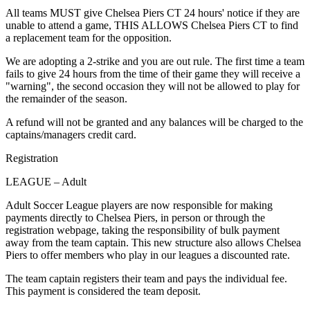
All teams MUST give Chelsea Piers CT 24 hours' notice if they are
unable to attend a game, THIS ALLOWS Chelsea Piers CT to find
a replacement team for the opposition.​​​​‌ ‍ ​‍​‍‌‍ ‌ ​‍‌‍‍‌‌‍‌ ‌‍‍‌‌‍ ‍​‍​‍​ ‍‍​‍​‍‌ ​ ‌‍​‌‌‍ ‍‌‍‍‌‌ ‌​‌ ‍‌​‍ ‍‌‍‍‌‌‍ ​‍​‍​‍ ​​‍​‍‌‍‍​‌ ​‍‌‍‌‌‌‍‌‍​‍​‍​ ‍‍​‍​‍‌‍‍​‌ ‌​‌ ‌​‌ ​​‌ ​ ​ ‍‍​‍ ​‍ ‌‍​ ‌‍‍​‌‍‌‌‌‍ ​‌ ​ ‌‍‌‌‌‍​‌‌ ​​‌‍‍‌‌‍‌‌‌ ​‍‌ ​ ​‍ ‍‌ ​ ‌‍​‌‌‍ ‍‌‍‍‌‌ ‌​‌ ‍‌​‍ ‍‌ ​ ‌ ‌​‌ ‌‌‌‍‌​‌‍‍‌‌‍ ​‍ ‌‍‍‌‌‍ ‍‌ ‌​‌‍‌‌‌‍ ‍‌ ‌​​‍ ‌‍‌‌‌‍‌​‌‍‍‌‌ ‌​​‍ ‌‍ ‌‌‍ ‌‍‌​‌‍‌‌​ ‌‌ ​​‌ ​‍‌‍‌‌‌ ​ ‌‍‌‌‌‍ ‍‌ ‌​‌‍​‌‌ ‌​‌‍‍‌‌‍ ‌‍ ‍​ ‍ ‌‍‍‌‌‍‌​​ ‌‌‍​‍​ ‌‌​ ‍​​ ‍‌​ ​‌​ ‍​‌‍‌‍​ ‍​​‍ ‌‌‍​‌‌‍​ ​ ‍​​ ‌​​‍ ‌​ ‌​​ ‌ ‌‍​‍​ ​‌​‍ ‌​ ‍​​ ​​​ ‌‌‌‍‌​​‍ ‌​ ​​​ ‌ ​ ​‌‌‍‌‍​ ​‌​ ‌‌​ ‍​​ ‍‌​ ‍​​ ‌‌​ ‌‌​ ​​​ ‍ ‌ ‌​‌ ‍‌‌ ​​‌‍‌‌​ ‌‌‍‌‍‌‍​‌‌ ​‌​ ‍ ‌ ​​‌‍​‌‌ ‌​‌‍‍​​ ‌‌ ​‍‌‍‍‌‌‍​ ‌‍‍​‌‌‌​‌‍‌‌‌ ‍​‌ ‌​​‍‌‌​ ‌‌‌​​‍‌‌ ‌‍‍ ‌‍‌‌‌ ‍‌​‍‌‌​ ​ ‌​‌​​‍‌‌​ ​ ‌​‌​​‍‌‌​ ​‍​ ​‍​ ‌‍​ ​ ​ ‌​​ ‍‌‌‍​‍‌‍‌‍‌‍‌​​ ‍​​ ‌‌​ ‌‍‌‍​‍​ ‍‌​‍‌‌​ ​‍​ ​‍​‍‌‌​ ‌‌‌​‌​​‍ ‍‌‍​ ‌‍‍​‌‍‍‌‌‍ ​‌‍‌​‌ ​‍‌‍‌‌‌‍ ‍​‍‌‌​ ‌‌‌​​‍‌‌ ‌‍‍ ‌‍‌‌‌ ‍‌​‍‌‌​ ​ ‌​‌​​‍‌‌​ ​ ‌​‌​​‍‌‌​ ​‍​ ​‍‌‍‌‌​ ‍​​ ‌‍​ ​‍​ ‌‍​ ​ ‌‍​ ​ ‌‌​ ​‌​ ​​‌‍‌‌​ ‌‌​‍‌‌​ ​‍​ ​‍​‍‌‌​ ‌‌‌​‌​​‍ ‍‌ ‌​‌‍‌‌‌ ‍​‌ ‌​​ ‌‍​‍‌‍​‌‌ ​ ‌‍‌‌‌‌‌‌‌ ​‍‌‍ ​​ ‌‌‍‍​‌ ‌​‌ ‌​‌ ​​‌ ​ ​‍‌‌​ ​ ‌​​‌​‍‌‌​ ​‍‌​‌‍​‍‌‌​ ​‍‌​‌‍‌‍​ ‌‍‍​‌‍‌‌‌‍ ​‌ ​ ‌‍‌‌‌‍​‌‌ ​​‌‍‍‌‌‍‌‌‌ ​‍‌ ​ ​‍ ‍‌ ​ ‌‍​‌‌‍ ‍‌‍‍‌‌ ‌​‌ ‍‌​‍ ‍‌ ​ ‌ ‌​‌ ‌‌‌‍‌​‌‍‍‌‌‍ ​‍‌‍‌‍‍‌‌‍‌​​ ‌‌‍​‍​ ‌‌​ ‍​​ ‍‌​ ​‌​ ‍​‌‍‌‍​ ‍​​‍ ‌‌‍​‌‌‍​ ​ ‍​​ ‌​​‍ ‌​ ‌​​ ‌ ‌‍​‍​ ​‌​‍ ‌​ ‍​​ ​​​ ‌‌‌‍‌​​‍ ‌​ ​​​ ‌ ​ ​‌‌‍‌‍​ ​‌​ ‌‌​ ‍​​ ‍‌​ ‍​​ ‌‌​ ‌‌​ ​​​‍‌‍‌ ‌​‌ ‍‌‌ ​​‌‍‌‌​ ‌‌‍‌‍‌‍​‌‌ ​‌​‍‌‍‌ ​​‌‍​‌‌ ‌​‌‍‍​​ ‌‌ ​‍‌‍‍‌‌‍​ ‌‍‍​‌‌‌​‌‍‌‌‌ ‍​‌ ‌​​‍‌‌​ ‌‌‌​​‍‌‌ ‌‍‍ ‌‍‌‌‌ ‍‌​‍‌‌​ ​ ‌​‌​​‍‌‌​ ​ ‌​‌​​‍‌‌​ ​‍​ ​‍​ ‌‍​ ​ ​ ‌​​ ‍‌‌‍​‍‌‍‌‍‌‍‌​​ ‍​​ ‌‌​ ‌‍‌‍​‍​ ‍‌​‍‌‌​ ​‍​ ​‍​‍‌‌​ ‌‌‌​‌​​‍ ‍‌‍​ ‌‍‍​‌‍‍‌‌‍ ​‌‍‌​‌ ​‍‌‍‌‌‌‍ ‍​‍‌‌​ ‌‌‌​​‍‌‌ ‌‍‍ ‌‍‌‌‌ ‍‌​‍‌‌​ ​ ‌​‌​​‍‌‌​ ​ ‌​‌​​‍‌‌​ ​‍​ ​‍‌‍‌‌​ ‍​​ ‌‍​ ​‍​ ‌‍​ ​ ‌‍​ ​ ‌‌​ ​‌​ ​​‌‍‌‌​ ‌‌​‍‌‌​ ​‍​ ​‍​‍‌‌​ ‌‌‌​‌​​‍ ‍‌ ‌​‌‍‌‌‌ ‍​‌ ‌​​‍‌‍‌ ​​‌‍‌‌‌ ​‍‌ ​ ‌ ​​‌‍‌‌‌‍​ ‌ ‌​‌‍‍‌‌ ‌‍‌‍‌‌​ ‌‌ ​​‌ ‌‌‌‍​‍‌‍ ​‌‍‍‌‌ ​ ‌‍‍​‌‍‌‌‌‍‌​​‍​‍‌ ‌
We are adopting a 2-strike and you are out rule. The first time a team
fails to give 24 hours from the time of their game they will receive a
"warning", the second occasion they will not be allowed to play for
the remainder of the season.​​​​‌ ‍ ​‍​‍‌‍ ‌ ​‍‌‍‍‌‌‍‌ ‌‍‍‌‌‍ ‍​‍​‍​ ‍‍​‍​‍‌ ​ ‌‍​‌‌‍ ‍‌‍‍‌‌ ‌​‌ ‍‌​‍ ‍‌‍‍‌‌‍ ​‍​‍​‍ ​​‍​‍‌‍‍​‌ ​‍‌‍‌‌‌‍‌‍​‍​‍​ ‍‍​‍​‍‌‍‍​‌ ‌​‌ ‌​‌ ​​‌ ​ ​ ‍‍​‍ ​‍ ‌‍​ ‌‍‍​‌‍‌‌‌‍ ​‌ ​ ‌‍‌‌‌‍​‌‌ ​​‌‍‍‌‌‍‌‌‌ ​‍‌ ​ ​‍ ‍‌ ​ ‌‍​‌‌‍ ‍‌‍‍‌‌ ‌​‌ ‍‌​‍ ‍‌ ​ ‌ ‌​‌ ‌‌‌‍‌​‌‍‍‌‌‍ ​‍ ‌‍‍‌‌‍ ‍‌ ‌​‌‍‌‌‌‍ ‍‌ ‌​​‍ ‌‍‌‌‌‍‌​‌‍‍‌‌ ‌​​‍ ‌‍ ‌‌‍ ‌‍‌​‌‍‌‌​ ‌‌ ​​‌ ​‍‌‍‌‌‌ ​ ‌‍‌‌‌‍ ‍‌ ‌​‌‍​‌‌ ‌​‌‍‍‌‌‍ ‌‍ ‍​ ‍ ‌‍‍‌‌‍‌​​ ‌‌‍​‍​ ‌‌​ ‍​​ ‍‌​ ​‌​ ‍​‌‍‌‍​ ‍​​‍ ‌‌‍​‌‌‍​ ​ ‍​​ ‌​​‍ ‌​ ‌​​ ‌ ‌‍​‍​ ​‌​‍ ‌​ ‍​​ ​​​ ‌‌‌‍‌​​‍ ‌​ ​​​ ‌ ​ ​‌‌‍‌‍​ ​‌​ ‌‌​ ‍​​ ‍‌​ ‍​​ ‌‌​ ‌‌​ ​​​ ‍ ‌ ‌​‌ ‍‌‌ ​​‌‍‌‌​ ‌‌‍‌‍‌‍​‌‌ ​‌​ ‍ ‌ ​​‌‍​‌‌ ‌​‌‍‍​​ ‌‌ ​‍‌‍‍‌‌‍​ ‌‍‍​‌‌‌​‌‍‌‌‌ ‍​‌ ‌​​‍‌‌​ ‌‌‌​​‍‌‌ ‌‍‍ ‌‍‌‌‌ ‍‌​‍‌‌​ ​ ‌​‌​​‍‌‌​ ​ ‌​‌​​‍‌‌​ ​‍​ ​‍‌‍​‌‌‍​‌​ ‌​​ ​​‌‍‌‌​ ‍‌​ ​​​ ‍‌​ ​​​ ‌​​ ‌‌​ ​​​‍‌‌​ ​‍​ ​‍​‍‌‌​ ‌‌‌​‌​​‍ ‍‌‍​ ‌‍‍​‌‍‍‌‌‍ ​‌‍‌​‌ ​‍‌‍‌‌‌‍ ‍​‍‌‌​ ‌‌‌​​‍‌‌ ‌‍‍ ‌‍‌‌‌ ‍‌​‍‌‌​ ​ ‌​‌​​‍‌‌​ ​ ‌​‌​​‍‌‌​ ​‍​ ​‍​ ‌‌​ ​‌​ ‍‌​ ​​​ ‌‍​ ‌‌​ ​ ​ ‌​​ ​​​ ‍‌‌‍‌​‌‍​‌​‍‌‌​ ​‍​ ​‍​‍‌‌​ ‌‌‌​‌​​‍ ‍‌ ‌​‌‍‌‌‌ ‍​‌ ‌​​ ‌‍​‍‌‍​‌‌ ​ ‌‍‌‌‌‌‌‌‌ ​‍‌‍ ​​ ‌‌‍‍​‌ ‌​‌ ‌​‌ ​​‌ ​ ​‍‌‌​ ​ ‌​​‌​‍‌‌​ ​‍‌​‌‍​‍‌‌​ ​‍‌​‌‍‌‍​ ‌‍‍​‌‍‌‌‌‍ ​‌ ​ ‌‍‌‌‌‍​‌‌ ​​‌‍‍‌‌‍‌‌‌ ​‍‌ ​ ​‍ ‍‌ ​ ‌‍​‌‌‍ ‍‌‍‍‌‌ ‌​‌ ‍‌​‍ ‍‌ ​ ‌ ‌​‌ ‌‌‌‍‌​‌‍‍‌‌‍ ​‍‌‍‌‍‍‌‌‍‌​​ ‌‌‍​‍​ ‌‌​ ‍​​ ‍‌​ ​‌​ ‍​‌‍‌‍​ ‍​​‍ ‌‌‍​‌‌‍​ ​ ‍​​ ‌​​‍ ‌​ ‌​​ ‌ ‌‍​‍​ ​‌​‍ ‌​ ‍​​ ​​​ ‌‌‌‍‌​​‍ ‌​ ​​​ ‌ ​ ​‌‌‍‌‍​ ​‌​ ‌‌​ ‍​​ ‍‌​ ‍​​ ‌‌​ ‌‌​ ​​​‍‌‍‌ ‌​‌ ‍‌‌ ​​‌‍‌‌​ ‌‌‍‌‍‌‍​‌‌ ​‌​‍‌‍‌ ​​‌‍​‌‌ ‌​‌‍‍​​ ‌‌ ​‍‌‍‍‌‌‍​ ‌‍‍​‌‌‌​‌‍‌‌‌ ‍​‌ ‌​​‍‌‌​ ‌‌‌​​‍‌‌ ‌‍‍ ‌‍‌‌‌ ‍‌​‍‌‌​ ​ ‌​‌​​‍‌‌​ ​ ‌​‌​​‍‌‌​ ​‍​ ​‍‌‍​‌‌‍​‌​ ‌​​ ​​‌‍‌‌​ ‍‌​ ​​​ ‍‌​ ​​​ ‌​​ ‌‌​ ​​​‍‌‌​ ​‍​ ​‍​‍‌‌​ ‌‌‌​‌​​‍ ‍‌‍​ ‌‍‍​‌‍‍‌‌‍ ​‌‍‌​‌ ​‍‌‍‌‌‌‍ ‍​‍‌‌​ ‌‌‌​​‍‌‌ ‌‍‍ ‌‍‌‌‌ ‍‌​‍‌‌​ ​ ‌​‌​​‍‌‌​ ​ ‌​‌​​‍‌‌​ ​‍​ ​‍​ ‌‌​ ​‌​ ‍‌​ ​​​ ‌‍​ ‌‌​ ​ ​ ‌​​ ​​​ ‍‌‌‍‌​‌‍​‌​‍‌‌​ ​‍​ ​‍​‍‌‌​ ‌‌‌​‌​​‍ ‍‌ ‌​‌‍‌‌‌ ‍​‌ ‌​​‍‌‍‌ ​​‌‍‌‌‌ ​‍‌ ​ ‌ ​​‌‍‌‌‌‍​ ‌ ‌​‌‍‍‌‌ ‌‍‌‍‌‌​ ‌‌ ​​‌ ‌‌‌‍​‍‌‍ ​‌‍‍‌‌ ​ ‌‍‍​‌‍‌‌‌‍‌​​‍​‍‌ ‌
A refund will not be granted and any balances will be charged to the
captains/managers credit card.​​​​‌ ‍ ​‍​‍‌‍ ‌ ​‍‌‍‍‌‌‍‌ ‌‍‍‌‌‍ ‍​‍​‍​ ‍‍​‍​‍‌ ​ ‌‍​‌‌‍ ‍‌‍‍‌‌ ‌​‌ ‍‌​‍ ‍‌‍‍‌‌‍ ​‍​‍​‍ ​​‍​‍‌‍‍​‌ ​‍‌‍‌‌‌‍‌‍​‍​‍​ ‍‍​‍​‍‌‍‍​‌ ‌​‌ ‌​‌ ​​‌ ​ ​ ‍‍​‍ ​‍ ‌‍​ ‌‍‍​‌‍‌‌‌‍ ​‌ ​ ‌‍‌‌‌‍​‌‌ ​​‌‍‍‌‌‍‌‌‌ ​‍‌ ​ ​‍ ‍‌ ​ ‌‍​‌‌‍ ‍‌‍‍‌‌ ‌​‌ ‍‌​‍ ‍‌ ​ ‌ ‌​‌ ‌‌‌‍‌​‌‍‍‌‌‍ ​‍ ‌‍‍‌‌‍ ‍‌ ‌​‌‍‌‌‌‍ ‍‌ ‌​​‍ ‌‍‌‌‌‍‌​‌‍‍‌‌ ‌​​‍ ‌‍ ‌‌‍ ‌‍‌​‌‍‌‌​ ‌‌ ​​‌ ​‍‌‍‌‌‌ ​ ‌‍‌‌‌‍ ‍‌ ‌​‌‍​‌‌ ‌​‌‍‍‌‌‍ ‌‍ ‍​ ‍ ‌‍‍‌‌‍‌​​ ‌‌‍​‍​ ‌‌​ ‍​​ ‍‌​ ​‌​ ‍​‌‍‌‍​ ‍​​‍ ‌‌‍​‌‌‍​ ​ ‍​​ ‌​​‍ ‌​ ‌​​ ‌ ‌‍​‍​ ​‌​‍ ‌​ ‍​​ ​​​ ‌‌‌‍‌​​‍ ‌​ ​​​ ‌ ​ ​‌‌‍‌‍​ ​‌​ ‌‌​ ‍​​ ‍‌​ ‍​​ ‌‌​ ‌‌​ ​​​ ‍ ‌ ‌​‌ ‍‌‌ ​​‌‍‌‌​ ‌‌‍‌‍‌‍​‌‌ ​‌​ ‍ ‌ ​​‌‍​‌‌ ‌​‌‍‍​​ ‌‌ ​‍‌‍‍‌‌‍​ ‌‍‍​‌‌‌​‌‍‌‌‌ ‍​‌ ‌​​‍‌‌​ ‌‌‌​​‍‌‌ ‌‍‍ ‌‍‌‌‌ ‍‌​‍‌‌​ ​ ‌​‌​​‍‌‌​ ​ ‌​‌​​‍‌‌​ ​‍​ ​‍‌‍‌‍‌‍​ ​ ​‍‌‍‌‍​ ‍​​ ‌ ​ ​ ​ ‍​​ ​ ​ ‌ ​ ‌‌​ ‌​​‍‌‌​ ​‍​ ​‍​‍‌‌​ ‌‌‌​‌​​‍ ‍‌‍​ ‌‍‍​‌‍‍‌‌‍ ​‌‍‌​‌ ​‍‌‍‌‌‌‍ ‍​‍‌‌​ ‌‌‌​​‍‌‌ ‌‍‍ ‌‍‌‌‌ ‍‌​‍‌‌​ ​ ‌​‌​​‍‌‌​ ​ ‌​‌​​‍‌‌​ ​‍​ ​‍‌‍‌​‌‍​‌​ ‌‍​ ​‌​ ‌ ‌‍‌‍​ ‌ ‌‍‌‍​ ‌‍​ ‍‌​ ​‌‌‍​‌​‍‌‌​ ​‍​ ​‍​‍‌‌​ ‌‌‌​‌​​‍ ‍‌ ‌​‌‍‌‌‌ ‍​‌ ‌​​ ‌‍​‍‌‍​‌‌ ​ ‌‍‌‌‌‌‌‌‌ ​‍‌‍ ​​ ‌‌‍‍​‌ ‌​‌ ‌​‌ ​​‌ ​ ​‍‌‌​ ​ ‌​​‌​‍‌‌​ ​‍‌​‌‍​‍‌‌​ ​‍‌​‌‍‌‍​ ‌‍‍​‌‍‌‌‌‍ ​‌ ​ ‌‍‌‌‌‍​‌‌ ​​‌‍‍‌‌‍‌‌‌ ​‍‌ ​ ​‍ ‍‌ ​ ‌‍​‌‌‍ ‍‌‍‍‌‌ ‌​‌ ‍‌​‍ ‍‌ ​ ‌ ‌​‌ ‌‌‌‍‌​‌‍‍‌‌‍ ​‍‌‍‌‍‍‌‌‍‌​​ ‌‌‍​‍​ ‌‌​ ‍​​ ‍‌​ ​‌​ ‍​‌‍‌‍​ ‍​​‍ ‌‌‍​‌‌‍​ ​ ‍​​ ‌​​‍ ‌​ ‌​​ ‌ ‌‍​‍​ ​‌​‍ ‌​ ‍​​ ​​​ ‌‌‌‍‌​​‍ ‌​ ​​​ ‌ ​ ​‌‌‍‌‍​ ​‌​ ‌‌​ ‍​​ ‍‌​ ‍​​ ‌‌​ ‌‌​ ​​​‍‌‍‌ ‌​‌ ‍‌‌ ​​‌‍‌‌​ ‌‌‍‌‍‌‍​‌‌ ​‌​‍‌‍‌ ​​‌‍​‌‌ ‌​‌‍‍​​ ‌‌ ​‍‌‍‍‌‌‍​ ‌‍‍​‌‌‌​‌‍‌‌‌ ‍​‌ ‌​​‍‌‌​ ‌‌‌​​‍‌‌ ‌‍‍ ‌‍‌‌‌ ‍‌​‍‌‌​ ​ ‌​‌​​‍‌‌​ ​ ‌​‌​​‍‌‌​ ​‍​ ​‍‌‍‌‍‌‍​ ​ ​‍‌‍‌‍​ ‍​​ ‌ ​ ​ ​ ‍​​ ​ ​ ‌ ​ ‌‌​ ‌​​‍‌‌​ ​‍​ ​‍​‍‌‌​ ‌‌‌​‌​​‍ ‍‌‍​ ‌‍‍​‌‍‍‌‌‍ ​‌‍‌​‌ ​‍‌‍‌‌‌‍ ‍​‍‌‌​ ‌‌‌​​‍‌‌ ‌‍‍ ‌‍‌‌‌ ‍‌​‍‌‌​ ​ ‌​‌​​‍‌‌​ ​ ‌​‌​​‍‌‌​ ​‍​ ​‍‌‍‌​‌‍​‌​ ‌‍​ ​‌​ ‌ ‌‍‌‍​ ‌ ‌‍‌‍​ ‌‍​ ‍‌​ ​‌‌‍​‌​‍‌‌​ ​‍​ ​‍​‍‌‌​ ‌‌‌​‌​​‍ ‍‌ ‌​‌‍‌‌‌ ‍​‌ ‌​​‍‌‍‌ ​​‌‍‌‌‌ ​‍‌ ​ ‌ ​​‌‍‌‌‌‍​ ‌ ‌​‌‍‍‌‌ ‌‍‌‍‌‌​ ‌‌ ​​‌ ‌‌‌‍​‍‌‍ ​‌‍‍‌‌ ​ ‌‍‍​‌‍‌‌‌‍‌​​‍​‍‌ ‌
Registration​​​​‌ ‍ ​‍​‍‌‍ ‌ ​‍‌‍‍‌‌‍‌ ‌‍‍‌‌‍ ‍​‍​‍​ ‍‍​‍​‍‌ ​ ‌‍​‌‌‍ ‍‌‍‍‌‌ ‌​‌ ‍‌​‍ ‍‌‍‍‌‌‍ ​‍​‍​‍ ​​‍​‍‌‍‍​‌ ​‍‌‍‌‌‌‍‌‍​‍​‍​ ‍‍​‍​‍‌‍‍​‌ ‌​‌ ‌​‌ ​​‌ ​ ​ ‍‍​‍ ​‍ ‌‍​ ‌‍‍​‌‍‌‌‌‍ ​‌ ​ ‌‍‌‌‌‍​‌‌ ​​‌‍‍‌‌‍‌‌‌ ​‍‌ ​ ​‍ ‍‌ ​ ‌‍​‌‌‍ ‍‌‍‍‌‌ ‌​‌ ‍‌​‍ ‍‌ ​ ‌ ‌​‌ ‌‌‌‍‌​‌‍‍‌‌‍ ​‍ ‌‍‍‌‌‍ ‍‌ ‌​‌‍‌‌‌‍ ‍‌ ‌​​‍ ‌‍‌‌‌‍‌​‌‍‍‌‌ ‌​​‍ ‌‍ ‌‌‍ ‌‍‌​‌‍‌‌​ ‌‌ ​​‌ ​‍‌‍‌‌‌ ​ ‌‍‌‌‌‍ ‍‌ ‌​‌‍​‌‌ ‌​‌‍‍‌‌‍ ‌‍ ‍​ ‍ ‌‍‍‌‌‍‌​​ ‌‌‍​‍​ ‌‌​ ‍​​ ‍‌​ ​‌​ ‍​‌‍‌‍​ ‍​​‍ ‌‌‍​‌‌‍​ ​ ‍​​ ‌​​‍ ‌​ ‌​​ ‌ ‌‍​‍​ ​‌​‍ ‌​ ‍​​ ​​​ ‌‌‌‍‌​​‍ ‌​ ​​​ ‌ ​ ​‌‌‍‌‍​ ​‌​ ‌‌​ ‍​​ ‍‌​ ‍​​ ‌‌​ ‌‌​ ​​​ ‍ ‌ ‌​‌ ‍‌‌ ​​‌‍‌‌​ ‌‌‍‌‍‌‍​‌‌ ​‌​ ‍ ‌ ​​‌‍​‌‌ ‌​‌‍‍​​ ‌‌ ​‍‌‍‍‌‌‍​ ‌‍‍​‌‌‌​‌‍‌‌‌ ‍​‌ ‌​​‍‌‌​ ‌‌‌​​‍‌‌ ‌‍‍ ‌‍‌‌‌ ‍‌​‍‌‌​ ​ ‌​‌​​‍‌‌​ ​ ‌​‌​​‍‌‌​ ​‍​ ​‍‌‍​ ‌‍‌‌‌‍‌‍​ ​ ​ ‍‌​ ​‌‌‍​‍​ ‌‌​ ‌‍‌‍​ ‌‍‌‍​ ‍‌​‍‌‌​ ​‍​ ​‍​‍‌‌​ ‌‌‌​‌​​‍ ‍‌‍​ ‌‍‍​‌‍‍‌‌‍ ​‌‍‌​‌ ​‍‌‍‌‌‌‍ ‍​‍‌‌​ ‌‌‌​​‍‌‌ ‌‍‍ ‌‍‌‌‌ ‍‌​‍‌‌​ ​ ‌​‌​​‍‌‌​ ​ ‌​‌​​‍‌‌​ ​‍​ ​‍‌‍‌‌​ ‌​​ ‍​‌‍​‌​ ​​‌‍‌‌​ ‍‌​ ‌‍​ ‌​‌‍‌​​ ‌​​ ​‌​‍‌‌​ ​‍​ ​‍​‍‌‌​ ‌‌‌​‌​​‍ ‍‌ ‌​‌‍‌‌‌ ‍​‌ ‌​​ ‌‍​‍‌‍​‌‌ ​ ‌‍‌‌‌‌‌‌‌ ​‍‌‍ ​​ ‌‌‍‍​‌ ‌​‌ ‌​‌ ​​‌ ​ ​‍‌‌​ ​ ‌​​‌​‍‌‌​ ​‍‌​‌‍​‍‌‌​ ​‍‌​‌‍‌‍​ ‌‍‍​‌‍‌‌‌‍ ​‌ ​ ‌‍‌‌‌‍​‌‌ ​​‌‍‍‌‌‍‌‌‌ ​‍‌ ​ ​‍ ‍‌ ​ ‌‍​‌‌‍ ‍‌‍‍‌‌ ‌​‌ ‍‌​‍ ‍‌ ​ ‌ ‌​‌ ‌‌‌‍‌​‌‍‍‌‌‍ ​‍‌‍‌‍‍‌‌‍‌​​ ‌‌‍​‍​ ‌‌​ ‍​​ ‍‌​ ​‌​ ‍​‌‍‌‍​ ‍​​‍ ‌‌‍​‌‌‍​ ​ ‍​​ ‌​​‍ ‌​ ‌​​ ‌ ‌‍​‍​ ​‌​‍ ‌​ ‍​​ ​​​ ‌‌‌‍‌​​‍ ‌​ ​​​ ‌ ​ ​‌‌‍‌‍​ ​‌​ ‌‌​ ‍​​ ‍‌​ ‍​​ ‌‌​ ‌‌​ ​​​‍‌‍‌ ‌​‌ ‍‌‌ ​​‌‍‌‌​ ‌‌‍‌‍‌‍​‌‌ ​‌​‍‌‍‌ ​​‌‍​‌‌ ‌​‌‍‍​​ ‌‌ ​‍‌‍‍‌‌‍​ ‌‍‍​‌‌‌​‌‍‌‌‌ ‍​‌ ‌​​‍‌‌​ ‌‌‌​​‍‌‌ ‌‍‍ ‌‍‌‌‌ ‍‌​‍‌‌​ ​ ‌​‌​​‍‌‌​ ​ ‌​‌​​‍‌‌​ ​‍​ ​‍‌‍​ ‌‍‌‌‌‍‌‍​ ​ ​ ‍‌​ ​‌‌‍​‍​ ‌‌​ ‌‍‌‍​ ‌‍‌‍​ ‍‌​‍‌‌​ ​‍​ ​‍​‍‌‌​ ‌‌‌​‌​​‍ ‍‌‍​ ‌‍‍​‌‍‍‌‌‍ ​‌‍‌​‌ ​‍‌‍‌‌‌‍ ‍​‍‌‌​ ‌‌‌​​‍‌‌ ‌‍‍ ‌‍‌‌‌ ‍‌​‍‌‌​ ​ ‌​‌​​‍‌‌​ ​ ‌​‌​​‍‌‌​ ​‍​ ​‍‌‍‌‌​ ‌​​ ‍​‌‍​‌​ ​​‌‍‌‌​ ‍‌​ ‌‍​ ‌​‌‍‌​​ ‌​​ ​‌​‍‌‌​ ​‍​ ​‍​‍‌‌​ ‌‌‌​‌​​‍ ‍‌ ‌​‌‍‌‌‌ ‍​‌ ‌​​‍‌‍‌ ​​‌‍‌‌‌ ​‍‌ ​ ‌ ​​‌‍‌‌‌‍​ ‌ ‌​‌‍‍‌‌ ‌‍‌‍‌‌​ ‌‌ ​​‌ ‌‌‌‍​‍‌‍ ​‌‍‍‌‌ ​ ‌‍‍​‌‍‌‌‌‍‌​​‍​‍‌ ‌
LEAGUE – Adult​​​​‌ ‍ ​‍​‍‌‍ ‌ ​‍‌‍‍‌‌‍‌ ‌‍‍‌‌‍ ‍​‍​‍​ ‍‍​‍​‍‌ ​ ‌‍​‌‌‍ ‍‌‍‍‌‌ ‌​‌ ‍‌​‍ ‍‌‍‍‌‌‍ ​‍​‍​‍ ​​‍​‍‌‍‍​‌ ​‍‌‍‌‌‌‍‌‍​‍​‍​ ‍‍​‍​‍‌‍‍​‌ ‌​‌ ‌​‌ ​​‌ ​ ​ ‍‍​‍ ​‍ ‌‍​ ‌‍‍​‌‍‌‌‌‍ ​‌ ​ ‌‍‌‌‌‍​‌‌ ​​‌‍‍‌‌‍‌‌‌ ​‍‌ ​ ​‍ ‍‌ ​ ‌‍​‌‌‍ ‍‌‍‍‌‌ ‌​‌ ‍‌​‍ ‍‌ ​ ‌ ‌​‌ ‌‌‌‍‌​‌‍‍‌‌‍ ​‍ ‌‍‍‌‌‍ ‍‌ ‌​‌‍‌‌‌‍ ‍‌ ‌​​‍ ‌‍‌‌‌‍‌​‌‍‍‌‌ ‌​​‍ ‌‍ ‌‌‍ ‌‍‌​‌‍‌‌​ ‌‌ ​​‌ ​‍‌‍‌‌‌ ​ ‌‍‌‌‌‍ ‍‌ ‌​‌‍​‌‌ ‌​‌‍‍‌‌‍ ‌‍ ‍​ ‍ ‌‍‍‌‌‍‌​​ ‌‌‍​‍​ ‌‌​ ‍​​ ‍‌​ ​‌​ ‍​‌‍‌‍​ ‍​​‍ ‌‌‍​‌‌‍​ ​ ‍​​ ‌​​‍ ‌​ ‌​​ ‌ ‌‍​‍​ ​‌​‍ ‌​ ‍​​ ​​​ ‌‌‌‍‌​​‍ ‌​ ​​​ ‌ ​ ​‌‌‍‌‍​ ​‌​ ‌‌​ ‍​​ ‍‌​ ‍​​ ‌‌​ ‌‌​ ​​​ ‍ ‌ ‌​‌ ‍‌‌ ​​‌‍‌‌​ ‌‌‍‌‍‌‍​‌‌ ​‌​ ‍ ‌ ​​‌‍​‌‌ ‌​‌‍‍​​ ‌‌ ​‍‌‍‍‌‌‍​ ‌‍‍​‌‌‌​‌‍‌‌‌ ‍​‌ ‌​​‍‌‌​ ‌‌‌​​‍‌‌ ‌‍‍ ‌‍‌‌‌ ‍‌​‍‌‌​ ​ ‌​‌​​‍‌‌​ ​ ‌​‌​​‍‌‌​ ​‍​ ​‍​ ‍‌​ ‌​‌‍​‍​ ‌‍​ ‍‌​ ​ ‌‍​‌‌‍​‍​ ​‍‌‍‌‍​ ‍‌‌‍​‌​‍‌‌​ ​‍​ ​‍​‍‌‌​ ‌‌‌​‌​​‍ ‍‌‍​ ‌‍‍​‌‍‍‌‌‍ ​‌‍‌​‌ ​‍‌‍‌‌‌‍ ‍​‍‌‌​ ‌‌‌​​‍‌‌ ‌‍‍ ‌‍‌‌‌ ‍‌​‍‌‌​ ​ ‌​‌​​‍‌‌​ ​ ‌​‌​​‍‌‌​ ​‍​ ​‍‌‍​‌‌‍‌‌​ ‌‌‌‍​‌‌‍​‌​ ‌‌​ ​‌‌‍​ ​ ​‌‌‍​ ​ ​‍​ ​​​‍‌‌​ ​‍​ ​‍​‍‌‌​ ‌‌‌​‌​​‍ ‍‌ ‌​‌‍‌‌‌ ‍​‌ ‌​​ ‌‍​‍‌‍​‌‌ ​ ‌‍‌‌‌‌‌‌‌ ​‍‌‍ ​​ ‌‌‍‍​‌ ‌​‌ ‌​‌ ​​‌ ​ ​‍‌‌​ ​ ‌​​‌​‍‌‌​ ​‍‌​‌‍​‍‌‌​ ​‍‌​‌‍‌‍​ ‌‍‍​‌‍‌‌‌‍ ​‌ ​ ‌‍‌‌‌‍​‌‌ ​​‌‍‍‌‌‍‌‌‌ ​‍‌ ​ ​‍ ‍‌ ​ ‌‍​‌‌‍ ‍‌‍‍‌‌ ‌​‌ ‍‌​‍ ‍‌ ​ ‌ ‌​‌ ‌‌‌‍‌​‌‍‍‌‌‍ ​‍‌‍‌‍‍‌‌‍‌​​ ‌‌‍​‍​ ‌‌​ ‍​​ ‍‌​ ​‌​ ‍​‌‍‌‍​ ‍​​‍ ‌‌‍​‌‌‍​ ​ ‍​​ ‌​​‍ ‌​ ‌​​ ‌ ‌‍​‍​ ​‌​‍ ‌​ ‍​​ ​​​ ‌‌‌‍‌​​‍ ‌​ ​​​ ‌ ​ ​‌‌‍‌‍​ ​‌​ ‌‌​ ‍​​ ‍‌​ ‍​​ ‌‌​ ‌‌​ ​​​‍‌‍‌ ‌​‌ ‍‌‌ ​​‌‍‌‌​ ‌‌‍‌‍‌‍​‌‌ ​‌​‍‌‍‌ ​​‌‍​‌‌ ‌​‌‍‍​​ ‌‌ ​‍‌‍‍‌‌‍​ ‌‍‍​‌‌‌​‌‍‌‌‌ ‍​‌ ‌​​‍‌‌​ ‌‌‌​​‍‌‌ ‌‍‍ ‌‍‌‌‌ ‍‌​‍‌‌​ ​ ‌​‌​​‍‌‌​ ​ ‌​‌​​‍‌‌​ ​‍​ ​‍​ ‍‌​ ‌​‌‍​‍​ ‌‍​ ‍‌​ ​ ‌‍​‌‌‍​‍​ ​‍‌‍‌‍​ ‍‌‌‍​‌​‍‌‌​ ​‍​ ​‍​‍‌‌​ ‌‌‌​‌​​‍ ‍‌‍​ ‌‍‍​‌‍‍‌‌‍ ​‌‍‌​‌ ​‍‌‍‌‌‌‍ ‍​‍‌‌​ ‌‌‌​​‍‌‌ ‌‍‍ ‌‍‌‌‌ ‍‌​‍‌‌​ ​ ‌​‌​​‍‌‌​ ​ ‌​‌​​‍‌‌​ ​‍​ ​‍‌‍​‌‌‍‌‌​ ‌‌‌‍​‌‌‍​‌​ ‌‌​ ​‌‌‍​ ​ ​‌‌‍​ ​ ​‍​ ​​​‍‌‌​ ​‍​ ​‍​‍‌‌​ ‌‌‌​‌​​‍ ‍‌ ‌​‌‍‌‌‌ ‍​‌ ‌​​‍‌‍‌ ​​‌‍‌‌‌ ​‍‌ ​ ‌ ​​‌‍‌‌‌‍​ ‌ ‌​‌‍‍‌‌ ‌‍‌‍‌‌​ ‌‌ ​​‌ ‌‌‌‍​‍‌‍ ​‌‍‍‌‌ ​ ‌‍‍​‌‍‌‌‌‍‌​​‍​‍‌ ‌
Adult Soccer League players are now responsible for making
payments directly to Chelsea Piers, in person or through the
registration webpage, taking the responsibility of bulk payment
away from the team captain. This new structure also allows Chelsea
Piers to offer members who play in our leagues a discounted rate.​​​​‌ ‍ ​‍​‍‌‍ ‌ ​‍‌‍‍‌‌‍‌ ‌‍‍‌‌‍ ‍​‍​‍​ ‍‍​‍​‍‌ ​ ‌‍​‌‌‍ ‍‌‍‍‌‌ ‌​‌ ‍‌​‍ ‍‌‍‍‌‌‍ ​‍​‍​‍ ​​‍​‍‌‍‍​‌ ​‍‌‍‌‌‌‍‌‍​‍​‍​ ‍‍​‍​‍‌‍‍​‌ ‌​‌ ‌​‌ ​​‌ ​ ​ ‍‍​‍ ​‍ ‌‍​ ‌‍‍​‌‍‌‌‌‍ ​‌ ​ ‌‍‌‌‌‍​‌‌ ​​‌‍‍‌‌‍‌‌‌ ​‍‌ ​ ​‍ ‍‌ ​ ‌‍​‌‌‍ ‍‌‍‍‌‌ ‌​‌ ‍‌​‍ ‍‌ ​ ‌ ‌​‌ ‌‌‌‍‌​‌‍‍‌‌‍ ​‍ ‌‍‍‌‌‍ ‍‌ ‌​‌‍‌‌‌‍ ‍‌ ‌​​‍ ‌‍‌‌‌‍‌​‌‍‍‌‌ ‌​​‍ ‌‍ ‌‌‍ ‌‍‌​‌‍‌‌​ ‌‌ ​​‌ ​‍‌‍‌‌‌ ​ ‌‍‌‌‌‍ ‍‌ ‌​‌‍​‌‌ ‌​‌‍‍‌‌‍ ‌‍ ‍​ ‍ ‌‍‍‌‌‍‌​​ ‌‌‍​‍​ ‌‌​ ‍​​ ‍‌​ ​‌​ ‍​‌‍‌‍​ ‍​​‍ ‌‌‍​‌‌‍​ ​ ‍​​ ‌​​‍ ‌​ ‌​​ ‌ ‌‍​‍​ ​‌​‍ ‌​ ‍​​ ​​​ ‌‌‌‍‌​​‍ ‌​ ​​​ ‌ ​ ​‌‌‍‌‍​ ​‌​ ‌‌​ ‍​​ ‍‌​ ‍​​ ‌‌​ ‌‌​ ​​​ ‍ ‌ ‌​‌ ‍‌‌ ​​‌‍‌‌​ ‌‌‍‌‍‌‍​‌‌ ​‌​ ‍ ‌ ​​‌‍​‌‌ ‌​‌‍‍​​ ‌‌ ​‍‌‍‍‌‌‍​ ‌‍‍​‌‌‌​‌‍‌‌‌ ‍​‌ ‌​​‍‌‌​ ‌‌‌​​‍‌‌ ‌‍‍ ‌‍‌‌‌ ‍‌​‍‌‌​ ​ ‌​‌​​‍‌‌​ ​ ‌​‌​​‍‌‌​ ​‍​ ​‍​ ‌‍​ ​ ‌‍‌‍‌‍​‌‌‍​‍‌‍‌‍‌‍​‍‌‍​ ​ ​‍​ ​‍‌‍‌​‌‍​ ​‍‌‌​ ​‍​ ​‍​‍‌‌​ ‌‌‌​‌​​‍ ‍‌‍​ ‌‍‍​‌‍‍‌‌‍ ​‌‍‌​‌ ​‍‌‍‌‌‌‍ ‍​‍‌‌​ ‌‌‌​​‍‌‌ ‌‍‍ ‌‍‌‌‌ ‍‌​‍‌‌​ ​ ‌​‌​​‍‌‌​ ​ ‌​‌​​‍‌‌​ ​‍​ ​‍​ ‌ ​ ‌‌‌‍‌‍​ ​ ​ ​ ‌‍​‌​ ‌​​ ‌‍‌‍‌‍‌‍‌​‌‍​ ​ ​​​‍‌‌​ ​‍​ ​‍​‍‌‌​ ‌‌‌​‌​​‍ ‍‌ ‌​‌‍‌‌‌ ‍​‌ ‌​​ ‌‍​‍‌‍​‌‌ ​ ‌‍‌‌‌‌‌‌‌ ​‍‌‍ ​​ ‌‌‍‍​‌ ‌​‌ ‌​‌ ​​‌ ​ ​‍‌‌​ ​ ‌​​‌​‍‌‌​ ​‍‌​‌‍​‍‌‌​ ​‍‌​‌‍‌‍​ ‌‍‍​‌‍‌‌‌‍ ​‌ ​ ‌‍‌‌‌‍​‌‌ ​​‌‍‍‌‌‍‌‌‌ ​‍‌ ​ ​‍ ‍‌ ​ ‌‍​‌‌‍ ‍‌‍‍‌‌ ‌​‌ ‍‌​‍ ‍‌ ​ ‌ ‌​‌ ‌‌‌‍‌​‌‍‍‌‌‍ ​‍‌‍‌‍‍‌‌‍‌​​ ‌‌‍​‍​ ‌‌​ ‍​​ ‍‌​ ​‌​ ‍​‌‍‌‍​ ‍​​‍ ‌‌‍​‌‌‍​ ​ ‍​​ ‌​​‍ ‌​ ‌​​ ‌ ‌‍​‍​ ​‌​‍ ‌​ ‍​​ ​​​ ‌‌‌‍‌​​‍ ‌​ ​​​ ‌ ​ ​‌‌‍‌‍​ ​‌​ ‌‌​ ‍​​ ‍‌​ ‍​​ ‌‌​ ‌‌​ ​​​‍‌‍‌ ‌​‌ ‍‌‌ ​​‌‍‌‌​ ‌‌‍‌‍‌‍​‌‌ ​‌​‍‌‍‌ ​​‌‍​‌‌ ‌​‌‍‍​​ ‌‌ ​‍‌‍‍‌‌‍​ ‌‍‍​‌‌‌​‌‍‌‌‌ ‍​‌ ‌​​‍‌‌​ ‌‌‌​​‍‌‌ ‌‍‍ ‌‍‌‌‌ ‍‌​‍‌‌​ ​ ‌​‌​​‍‌‌​ ​ ‌​‌​​‍‌‌​ ​‍​ ​‍​ ‌‍​ ​ ‌‍‌‍‌‍​‌‌‍​‍‌‍‌‍‌‍​‍‌‍​ ​ ​‍​ ​‍‌‍‌​‌‍​ ​‍‌‌​ ​‍​ ​‍​‍‌‌​ ‌‌‌​‌​​‍ ‍‌‍​ ‌‍‍​‌‍‍‌‌‍ ​‌‍‌​‌ ​‍‌‍‌‌‌‍ ‍​‍‌‌​ ‌‌‌​​‍‌‌ ‌‍‍ ‌‍‌‌‌ ‍‌​‍‌‌​ ​ ‌​‌​​‍‌‌​ ​ ‌​‌​​‍‌‌​ ​‍​ ​‍​ ‌ ​ ‌‌‌‍‌‍​ ​ ​ ​ ‌‍​‌​ ‌​​ ‌‍‌‍‌‍‌‍‌​‌‍​ ​ ​​​‍‌‌​ ​‍​ ​‍​‍‌‌​ ‌‌‌​‌​​‍ ‍‌ ‌​‌‍‌‌‌ ‍​‌ ‌​​‍‌‍‌ ​​‌‍‌‌‌ ​‍‌ ​ ‌ ​​‌‍‌‌‌‍​ ‌ ‌​‌‍‍‌‌ ‌‍‌‍‌‌​ ‌‌ ​​‌ ‌‌‌‍​‍‌‍ ​‌‍‍‌‌ ​ ‌‍‍​‌‍‌‌‌‍‌​​‍​‍‌ ‌
The team captain registers their team and pays the individual fee.
This payment is considered the team deposit.​​​​‌ ‍ ​‍​‍‌‍ ‌ ​‍‌‍‍‌‌‍‌ ‌‍‍‌‌‍ ‍​‍​‍​ ‍‍​‍​‍‌ ​ ‌‍​‌‌‍ ‍‌‍‍‌‌ ‌​‌ ‍‌​‍ ‍‌‍‍‌‌‍ ​‍​‍​‍ ​​‍​‍‌‍‍​‌ ​‍‌‍‌‌‌‍‌‍​‍​‍​ ‍‍​‍​‍‌‍‍​‌ ‌​‌ ‌​‌ ​​‌ ​ ​ ‍‍​‍ ​‍ ‌‍​ ‌‍‍​‌‍‌‌‌‍ ​‌ ​ ‌‍‌‌‌‍​‌‌ ​​‌‍‍‌‌‍‌‌‌ ​‍‌ ​ ​‍ ‍‌ ​ ‌‍​‌‌‍ ‍‌‍‍‌‌ ‌​‌ ‍‌​‍ ‍‌ ​ ‌ ‌​‌ ‌‌‌‍‌​‌‍‍‌‌‍ ​‍ ‌‍‍‌‌‍ ‍‌ ‌​‌‍‌‌‌‍ ‍‌ ‌​​‍ ‌‍‌‌‌‍‌​‌‍‍‌‌ ‌​​‍ ‌‍ ‌‌‍ ‌‍‌​‌‍‌‌​ ‌‌ ​​‌ ​‍‌‍‌‌‌ ​ ‌‍‌‌‌‍ ‍‌ ‌​‌‍​‌‌ ‌​‌‍‍‌‌‍ ‌‍ ‍​ ‍ ‌‍‍‌‌‍‌​​ ‌‌‍​‍​ ‌‌​ ‍​​ ‍‌​ ​‌​ ‍​‌‍‌‍​ ‍​​‍ ‌‌‍​‌‌‍​ ​ ‍​​ ‌​​‍ ‌​ ‌​​ ‌ ‌‍​‍​ ​‌​‍ ‌​ ‍​​ ​​​ ‌‌‌‍‌​​‍ ‌​ ​​​ ‌ ​ ​‌‌‍‌‍​ ​‌​ ‌‌​ ‍​​ ‍‌​ ‍​​ ‌‌​ ‌‌​ ​​​ ‍ ‌ ‌​‌ ‍‌‌ ​​‌‍‌‌​ ‌‌‍‌‍‌‍​‌‌ ​‌​ ‍ ‌ ​​‌‍​‌‌ ‌​‌‍‍​​ ‌‌ ​‍‌‍‍‌‌‍​ ‌‍‍​‌‌‌​‌‍‌‌‌ ‍​‌ ‌​​‍‌‌​ ‌‌‌​​‍‌‌ ‌‍‍ ‌‍‌‌‌ ‍‌​‍‌‌​ ​ ‌​‌​​‍‌‌​ ​ ‌​‌​​‍‌‌​ ​‍​ ​‍‌‍‌​​ ‌‌​ ‌‌​ ‌‍​ ‍‌‌‍‌​​ ‌​‌‍​‌​ ‌‌‌‍‌​​ ​‍​ ​ ​‍‌‌​ ​‍​ ​‍​‍‌‌​ ‌‌‌​‌​​‍ ‍‌‍​ ‌‍‍​‌‍‍‌‌‍ ​‌‍‌​‌ ​‍‌‍‌‌‌‍ ‍​‍‌‌​ ‌‌‌​​‍‌‌ ‌‍‍ ‌‍‌‌‌ ‍‌​‍‌‌​ ​ ‌​‌​​‍‌‌​ ​ ‌​‌​​‍‌‌​ ​‍​ ​‍‌‍​ ​ ‍​​ ‌‌​ ‍‌​ ​‌​ ​ ‌‍​‌​ ‍​​ ‌​​ ‍​​ ‌‍​ ​‍​‍‌‌​ ​‍​ ​‍​‍‌‌​ ‌‌‌​‌​​‍ ‍‌ ‌​‌‍‌‌‌ ‍​‌ ‌​​ ‌‍​‍‌‍​‌‌ ​ ‌‍‌‌‌‌‌‌‌ ​‍‌‍ ​​ ‌‌‍‍​‌ ‌​‌ ‌​‌ ​​‌ ​ ​‍‌‌​ ​ ‌​​‌​‍‌‌​ ​‍‌​‌‍​‍‌‌​ ​‍‌​‌‍‌‍​ ‌‍‍​‌‍‌‌‌‍ ​‌ ​ ‌‍‌‌‌‍​‌‌ ​​‌‍‍‌‌‍‌‌‌ ​‍‌ ​ ​‍ ‍‌ ​ ‌‍​‌‌‍ ‍‌‍‍‌‌ ‌​‌ ‍‌​‍ ‍‌ ​ ‌ ‌​‌ ‌‌‌‍‌​‌‍‍‌‌‍ ​‍‌‍‌‍‍‌‌‍‌​​ ‌‌‍​‍​ ‌‌​ ‍​​ ‍‌​ ​‌​ ‍​‌‍‌‍​ ‍​​‍ ‌‌‍​‌‌‍​ ​ ‍​​ ‌​​‍ ‌​ ‌​​ ‌ ‌‍​‍​ ​‌​‍ ‌​ ‍​​ ​​​ ‌‌‌‍‌​​‍ ‌​ ​​​ ‌ ​ ​‌‌‍‌‍​ ​‌​ ‌‌​ ‍​​ ‍‌​ ‍​​ ‌‌​ ‌‌​ ​​​‍‌‍‌ ‌​‌ ‍‌‌ ​​‌‍‌‌​ ‌‌‍‌‍‌‍​‌‌ ​‌​‍‌‍‌ ​​‌‍​‌‌ ‌​‌‍‍​​ ‌‌ ​‍‌‍‍‌‌‍​ ‌‍‍​‌‌‌​‌‍‌‌‌ ‍​‌ ‌​​‍‌‌​ ‌‌‌​​‍‌‌ ‌‍‍ ‌‍‌‌‌ ‍‌​‍‌‌​ ​ ‌​‌​​‍‌‌​ ​ ‌​‌​​‍‌‌​ ​‍​ ​‍‌‍‌​​ ‌‌​ ‌‌​ ‌‍​ ‍‌‌‍‌​​ ‌​‌‍​‌​ ‌‌‌‍‌​​ ​‍​ ​ ​‍‌‌​ ​‍​ ​‍​‍‌‌​ ‌‌‌​‌​​‍ ‍‌‍​ ‌‍‍​‌‍‍‌‌‍ ​‌‍‌​‌ ​‍‌‍‌‌‌‍ ‍​‍‌‌​ ‌‌‌​​‍‌‌ ‌‍‍ ‌‍‌‌‌ ‍‌​‍‌‌​ ​ ‌​‌​​‍‌‌​ ​ ‌​‌​​‍‌‌​ ​‍​ ​‍‌‍​ ​ ‍​​ ‌‌​ ‍‌​ ​‌​ ​ ‌‍​‌​ ‍​​ ‌​​ ‍​​ ‌‍​ ​‍​‍‌‌​ ​‍​ ​‍​‍‌‌​ ‌‌‌​‌​​‍ ‍‌ ‌​‌‍‌‌‌ ‍​‌ ‌​​‍‌‍‌ ​​‌‍‌‌‌ ​‍‌ ​ ‌ ​​‌‍‌‌‌‍​ ‌ ‌​‌‍‍‌‌ ‌‍‌‍‌‌​ ‌‌ ​​‌ ‌‌‌‍​‍‌‍ ​‌‍‍‌‌ ​ ‌‍‍​‌‍‌‌‌‍‌​​‍​‍‌ ‌