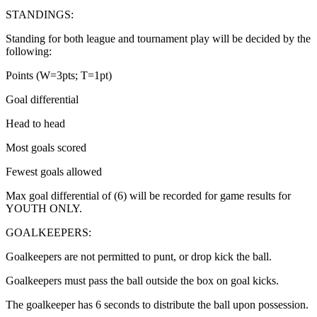
STANDINGS:​​​​‌ ‍ ​‍​‍‌‍ ‌ ​‍‌‍‍‌‌‍‌ ‌‍‍‌‌‍ ‍​‍​‍​ ‍‍​‍​‍‌ ​ ‌‍​‌‌‍ ‍‌‍‍‌‌ ‌​‌ ‍‌​‍ ‍‌‍‍‌‌‍ ​‍​‍​‍ ​​‍​‍‌‍‍​‌ ​‍‌‍‌‌‌‍‌‍​‍​‍​ ‍‍​‍​‍‌‍‍​‌ ‌​‌ ‌​‌ ​​‌ ​ ​ ‍‍​‍ ​‍ ‌‍​ ‌‍‍​‌‍‌‌‌‍ ​‌ ​ ‌‍‌‌‌‍​‌‌ ​​‌‍‍‌‌‍‌‌‌ ​‍‌ ​ ​‍ ‍‌ ​ ‌‍​‌‌‍ ‍‌‍‍‌‌ ‌​‌ ‍‌​‍ ‍‌ ​ ‌ ‌​‌ ‌‌‌‍‌​‌‍‍‌‌‍ ​‍ ‌‍‍‌‌‍ ‍‌ ‌​‌‍‌‌‌‍ ‍‌ ‌​​‍ ‌‍‌‌‌‍‌​‌‍‍‌‌ ‌​​‍ ‌‍ ‌‌‍ ‌‍‌​‌‍‌‌​ ‌‌ ​​‌ ​‍‌‍‌‌‌ ​ ‌‍‌‌‌‍ ‍‌ ‌​‌‍​‌‌ ‌​‌‍‍‌‌‍ ‌‍ ‍​ ‍ ‌‍‍‌‌‍‌​​ ‌‌‍​‍​ ‌‌​ ‍​​ ‍‌​ ​‌​ ‍​‌‍‌‍​ ‍​​‍ ‌‌‍​‌‌‍​ ​ ‍​​ ‌​​‍ ‌​ ‌​​ ‌ ‌‍​‍​ ​‌​‍ ‌​ ‍​​ ​​​ ‌‌‌‍‌​​‍ ‌​ ​​​ ‌ ​ ​‌‌‍‌‍​ ​‌​ ‌‌​ ‍​​ ‍‌​ ‍​​ ‌‌​ ‌‌​ ​​​ ‍ ‌ ‌​‌ ‍‌‌ ​​‌‍‌‌​ ‌‌‍‌‍‌‍​‌‌ ​‌​ ‍ ‌ ​​‌‍​‌‌ ‌​‌‍‍​​ ‌‌ ​‍‌‍‍‌‌‍​ ‌‍‍​‌‌‌​‌‍‌‌‌ ‍​‌ ‌​​‍‌‌​ ‌‌‌​​‍‌‌ ‌‍‍ ‌‍‌‌‌ ‍‌​‍‌‌​ ​ ‌​‌​​‍‌‌​ ​ ‌​‌​​‍‌‌​ ​‍​ ​‍​ ‌​‌‍‌‍​ ‌‌‌‍​ ‌‍‌‌‌‍​‌​ ​‌​ ‍​‌‍​‍​ ​​​ ‌‌​ ‍​​‍‌‌​ ​‍​ ​‍​‍‌‌​ ‌‌‌​‌​​‍ ‍‌‍​ ‌‍‍​‌‍‍‌‌‍ ​‌‍‌​‌ ​‍‌‍‌‌‌‍ ‍​‍‌‌​ ‌‌‌​​‍‌‌ ‌‍‍ ‌‍‌‌‌ ‍‌​‍‌‌​ ​ ‌​‌​​‍‌‌​ ​ ‌​‌​​‍‌‌​ ​‍​ ​‍‌‍​‌‌‍​ ​ ​‍​ ‌‍‌‍​‍​ ​‌​ ​ ​ ‍‌‌‍‌‌​ ​‌​ ​‍​ ‌​​‍‌‌​ ​‍​ ​‍​‍‌‌​ ‌‌‌​‌​​‍ ‍‌ ‌​‌‍‌‌‌ ‍​‌ ‌​​ ‌‍​‍‌‍​‌‌ ​ ‌‍‌‌‌‌‌‌‌ ​‍‌‍ ​​ ‌‌‍‍​‌ ‌​‌ ‌​‌ ​​‌ ​ ​‍‌‌​ ​ ‌​​‌​‍‌‌​ ​‍‌​‌‍​‍‌‌​ ​‍‌​‌‍‌‍​ ‌‍‍​‌‍‌‌‌‍ ​‌ ​ ‌‍‌‌‌‍​‌‌ ​​‌‍‍‌‌‍‌‌‌ ​‍‌ ​ ​‍ ‍‌ ​ ‌‍​‌‌‍ ‍‌‍‍‌‌ ‌​‌ ‍‌​‍ ‍‌ ​ ‌ ‌​‌ ‌‌‌‍‌​‌‍‍‌‌‍ ​‍‌‍‌‍‍‌‌‍‌​​ ‌‌‍​‍​ ‌‌​ ‍​​ ‍‌​ ​‌​ ‍​‌‍‌‍​ ‍​​‍ ‌‌‍​‌‌‍​ ​ ‍​​ ‌​​‍ ‌​ ‌​​ ‌ ‌‍​‍​ ​‌​‍ ‌​ ‍​​ ​​​ ‌‌‌‍‌​​‍ ‌​ ​​​ ‌ ​ ​‌‌‍‌‍​ ​‌​ ‌‌​ ‍​​ ‍‌​ ‍​​ ‌‌​ ‌‌​ ​​​‍‌‍‌ ‌​‌ ‍‌‌ ​​‌‍‌‌​ ‌‌‍‌‍‌‍​‌‌ ​‌​‍‌‍‌ ​​‌‍​‌‌ ‌​‌‍‍​​ ‌‌ ​‍‌‍‍‌‌‍​ ‌‍‍​‌‌‌​‌‍‌‌‌ ‍​‌ ‌​​‍‌‌​ ‌‌‌​​‍‌‌ ‌‍‍ ‌‍‌‌‌ ‍‌​‍‌‌​ ​ ‌​‌​​‍‌‌​ ​ ‌​‌​​‍‌‌​ ​‍​ ​‍​ ‌​‌‍‌‍​ ‌‌‌‍​ ‌‍‌‌‌‍​‌​ ​‌​ ‍​‌‍​‍​ ​​​ ‌‌​ ‍​​‍‌‌​ ​‍​ ​‍​‍‌‌​ ‌‌‌​‌​​‍ ‍‌‍​ ‌‍‍​‌‍‍‌‌‍ ​‌‍‌​‌ ​‍‌‍‌‌‌‍ ‍​‍‌‌​ ‌‌‌​​‍‌‌ ‌‍‍ ‌‍‌‌‌ ‍‌​‍‌‌​ ​ ‌​‌​​‍‌‌​ ​ ‌​‌​​‍‌‌​ ​‍​ ​‍‌‍​‌‌‍​ ​ ​‍​ ‌‍‌‍​‍​ ​‌​ ​ ​ ‍‌‌‍‌‌​ ​‌​ ​‍​ ‌​​‍‌‌​ ​‍​ ​‍​‍‌‌​ ‌‌‌​‌​​‍ ‍‌ ‌​‌‍‌‌‌ ‍​‌ ‌​​‍‌‍‌ ​​‌‍‌‌‌ ​‍‌ ​ ‌ ​​‌‍‌‌‌‍​ ‌ ‌​‌‍‍‌‌ ‌‍‌‍‌‌​ ‌‌ ​​‌ ‌‌‌‍​‍‌‍ ​‌‍‍‌‌ ​ ‌‍‍​‌‍‌‌‌‍‌​​‍​‍‌ ‌
Standing for both league and tournament play will be decided by the
following:​​​​‌ ‍ ​‍​‍‌‍ ‌ ​‍‌‍‍‌‌‍‌ ‌‍‍‌‌‍ ‍​‍​‍​ ‍‍​‍​‍‌ ​ ‌‍​‌‌‍ ‍‌‍‍‌‌ ‌​‌ ‍‌​‍ ‍‌‍‍‌‌‍ ​‍​‍​‍ ​​‍​‍‌‍‍​‌ ​‍‌‍‌‌‌‍‌‍​‍​‍​ ‍‍​‍​‍‌‍‍​‌ ‌​‌ ‌​‌ ​​‌ ​ ​ ‍‍​‍ ​‍ ‌‍​ ‌‍‍​‌‍‌‌‌‍ ​‌ ​ ‌‍‌‌‌‍​‌‌ ​​‌‍‍‌‌‍‌‌‌ ​‍‌ ​ ​‍ ‍‌ ​ ‌‍​‌‌‍ ‍‌‍‍‌‌ ‌​‌ ‍‌​‍ ‍‌ ​ ‌ ‌​‌ ‌‌‌‍‌​‌‍‍‌‌‍ ​‍ ‌‍‍‌‌‍ ‍‌ ‌​‌‍‌‌‌‍ ‍‌ ‌​​‍ ‌‍‌‌‌‍‌​‌‍‍‌‌ ‌​​‍ ‌‍ ‌‌‍ ‌‍‌​‌‍‌‌​ ‌‌ ​​‌ ​‍‌‍‌‌‌ ​ ‌‍‌‌‌‍ ‍‌ ‌​‌‍​‌‌ ‌​‌‍‍‌‌‍ ‌‍ ‍​ ‍ ‌‍‍‌‌‍‌​​ ‌‌‍​‍​ ‌‌​ ‍​​ ‍‌​ ​‌​ ‍​‌‍‌‍​ ‍​​‍ ‌‌‍​‌‌‍​ ​ ‍​​ ‌​​‍ ‌​ ‌​​ ‌ ‌‍​‍​ ​‌​‍ ‌​ ‍​​ ​​​ ‌‌‌‍‌​​‍ ‌​ ​​​ ‌ ​ ​‌‌‍‌‍​ ​‌​ ‌‌​ ‍​​ ‍‌​ ‍​​ ‌‌​ ‌‌​ ​​​ ‍ ‌ ‌​‌ ‍‌‌ ​​‌‍‌‌​ ‌‌‍‌‍‌‍​‌‌ ​‌​ ‍ ‌ ​​‌‍​‌‌ ‌​‌‍‍​​ ‌‌ ​‍‌‍‍‌‌‍​ ‌‍‍​‌‌‌​‌‍‌‌‌ ‍​‌ ‌​​‍‌‌​ ‌‌‌​​‍‌‌ ‌‍‍ ‌‍‌‌‌ ‍‌​‍‌‌​ ​ ‌​‌​​‍‌‌​ ​ ‌​‌​​‍‌‌​ ​‍​ ​‍​ ‌​​ ‍‌​ ​‌‌‍‌‍‌‍‌​​ ‍​​ ‌‌‌‍‌‍​ ​ ‌‍‌‍​ ​‍​ ‍​​‍‌‌​ ​‍​ ​‍​‍‌‌​ ‌‌‌​‌​​‍ ‍‌‍​ ‌‍‍​‌‍‍‌‌‍ ​‌‍‌​‌ ​‍‌‍‌‌‌‍ ‍​‍‌‌​ ‌‌‌​​‍‌‌ ‌‍‍ ‌‍‌‌‌ ‍‌​‍‌‌​ ​ ‌​‌​​‍‌‌​ ​ ‌​‌​​‍‌‌​ ​‍​ ​‍​ ‌‍​ ‍‌​ ‍‌‌‍​ ‌‍‌​‌‍‌‍​ ​‍​ ‌‌​ ‌ ​ ‍‌​ ​​​ ‌​​‍‌‌​ ​‍​ ​‍​‍‌‌​ ‌‌‌​‌​​‍ ‍‌ ‌​‌‍‌‌‌ ‍​‌ ‌​​ ‌‍​‍‌‍​‌‌ ​ ‌‍‌‌‌‌‌‌‌ ​‍‌‍ ​​ ‌‌‍‍​‌ ‌​‌ ‌​‌ ​​‌ ​ ​‍‌‌​ ​ ‌​​‌​‍‌‌​ ​‍‌​‌‍​‍‌‌​ ​‍‌​‌‍‌‍​ ‌‍‍​‌‍‌‌‌‍ ​‌ ​ ‌‍‌‌‌‍​‌‌ ​​‌‍‍‌‌‍‌‌‌ ​‍‌ ​ ​‍ ‍‌ ​ ‌‍​‌‌‍ ‍‌‍‍‌‌ ‌​‌ ‍‌​‍ ‍‌ ​ ‌ ‌​‌ ‌‌‌‍‌​‌‍‍‌‌‍ ​‍‌‍‌‍‍‌‌‍‌​​ ‌‌‍​‍​ ‌‌​ ‍​​ ‍‌​ ​‌​ ‍​‌‍‌‍​ ‍​​‍ ‌‌‍​‌‌‍​ ​ ‍​​ ‌​​‍ ‌​ ‌​​ ‌ ‌‍​‍​ ​‌​‍ ‌​ ‍​​ ​​​ ‌‌‌‍‌​​‍ ‌​ ​​​ ‌ ​ ​‌‌‍‌‍​ ​‌​ ‌‌​ ‍​​ ‍‌​ ‍​​ ‌‌​ ‌‌​ ​​​‍‌‍‌ ‌​‌ ‍‌‌ ​​‌‍‌‌​ ‌‌‍‌‍‌‍​‌‌ ​‌​‍‌‍‌ ​​‌‍​‌‌ ‌​‌‍‍​​ ‌‌ ​‍‌‍‍‌‌‍​ ‌‍‍​‌‌‌​‌‍‌‌‌ ‍​‌ ‌​​‍‌‌​ ‌‌‌​​‍‌‌ ‌‍‍ ‌‍‌‌‌ ‍‌​‍‌‌​ ​ ‌​‌​​‍‌‌​ ​ ‌​‌​​‍‌‌​ ​‍​ ​‍​ ‌​​ ‍‌​ ​‌‌‍‌‍‌‍‌​​ ‍​​ ‌‌‌‍‌‍​ ​ ‌‍‌‍​ ​‍​ ‍​​‍‌‌​ ​‍​ ​‍​‍‌‌​ ‌‌‌​‌​​‍ ‍‌‍​ ‌‍‍​‌‍‍‌‌‍ ​‌‍‌​‌ ​‍‌‍‌‌‌‍ ‍​‍‌‌​ ‌‌‌​​‍‌‌ ‌‍‍ ‌‍‌‌‌ ‍‌​‍‌‌​ ​ ‌​‌​​‍‌‌​ ​ ‌​‌​​‍‌‌​ ​‍​ ​‍​ ‌‍​ ‍‌​ ‍‌‌‍​ ‌‍‌​‌‍‌‍​ ​‍​ ‌‌​ ‌ ​ ‍‌​ ​​​ ‌​​‍‌‌​ ​‍​ ​‍​‍‌‌​ ‌‌‌​‌​​‍ ‍‌ ‌​‌‍‌‌‌ ‍​‌ ‌​​‍‌‍‌ ​​‌‍‌‌‌ ​‍‌ ​ ‌ ​​‌‍‌‌‌‍​ ‌ ‌​‌‍‍‌‌ ‌‍‌‍‌‌​ ‌‌ ​​‌ ‌‌‌‍​‍‌‍ ​‌‍‍‌‌ ​ ‌‍‍​‌‍‌‌‌‍‌​​‍​‍‌ ‌
Points (W=3pts; T=1pt)​​​​‌ ‍ ​‍​‍‌‍ ‌ ​‍‌‍‍‌‌‍‌ ‌‍‍‌‌‍ ‍​‍​‍​ ‍‍​‍​‍‌ ​ ‌‍​‌‌‍ ‍‌‍‍‌‌ ‌​‌ ‍‌​‍ ‍‌‍‍‌‌‍ ​‍​‍​‍ ​​‍​‍‌‍‍​‌ ​‍‌‍‌‌‌‍‌‍​‍​‍​ ‍‍​‍​‍‌‍‍​‌ ‌​‌ ‌​‌ ​​‌ ​ ​ ‍‍​‍ ​‍ ‌‍​ ‌‍‍​‌‍‌‌‌‍ ​‌ ​ ‌‍‌‌‌‍​‌‌ ​​‌‍‍‌‌‍‌‌‌ ​‍‌ ​ ​‍ ‍‌ ​ ‌‍​‌‌‍ ‍‌‍‍‌‌ ‌​‌ ‍‌​‍ ‍‌ ​ ‌ ‌​‌ ‌‌‌‍‌​‌‍‍‌‌‍ ​‍ ‌‍‍‌‌‍ ‍‌ ‌​‌‍‌‌‌‍ ‍‌ ‌​​‍ ‌‍‌‌‌‍‌​‌‍‍‌‌ ‌​​‍ ‌‍ ‌‌‍ ‌‍‌​‌‍‌‌​ ‌‌ ​​‌ ​‍‌‍‌‌‌ ​ ‌‍‌‌‌‍ ‍‌ ‌​‌‍​‌‌ ‌​‌‍‍‌‌‍ ‌‍ ‍​ ‍ ‌‍‍‌‌‍‌​​ ‌‌‍​‍​ ‌‌​ ‍​​ ‍‌​ ​‌​ ‍​‌‍‌‍​ ‍​​‍ ‌‌‍​‌‌‍​ ​ ‍​​ ‌​​‍ ‌​ ‌​​ ‌ ‌‍​‍​ ​‌​‍ ‌​ ‍​​ ​​​ ‌‌‌‍‌​​‍ ‌​ ​​​ ‌ ​ ​‌‌‍‌‍​ ​‌​ ‌‌​ ‍​​ ‍‌​ ‍​​ ‌‌​ ‌‌​ ​​​ ‍ ‌ ‌​‌ ‍‌‌ ​​‌‍‌‌​ ‌‌‍‌‍‌‍​‌‌ ​‌​ ‍ ‌ ​​‌‍​‌‌ ‌​‌‍‍​​ ‌‌ ​‍‌‍‍‌‌‍​ ‌‍‍​‌‌‌​‌‍‌‌‌ ‍​‌ ‌​​‍‌‌​ ‌‌‌​​‍‌‌ ‌‍‍ ‌‍‌‌‌ ‍‌​‍‌‌​ ​ ‌​‌​​‍‌‌​ ​ ‌​‌​​‍‌‌​ ​‍​ ​‍‌‍‌​​ ‌‍​ ​‌​ ‍​​ ​ ​ ‌‌‌‍​ ​ ​​‌‍‌‍​ ‌‍‌‍‌‍‌‍‌‍​‍‌‌​ ​‍​ ​‍​‍‌‌​ ‌‌‌​‌​​‍ ‍‌‍​ ‌‍‍​‌‍‍‌‌‍ ​‌‍‌​‌ ​‍‌‍‌‌‌‍ ‍​‍‌‌​ ‌‌‌​​‍‌‌ ‌‍‍ ‌‍‌‌‌ ‍‌​‍‌‌​ ​ ‌​‌​​‍‌‌​ ​ ‌​‌​​‍‌‌​ ​‍​ ​‍​ ​‌​ ‍​​ ​ ​ ​‌‌‍​‍​ ​‍​ ‌‍​ ‌​‌‍‌​​ ‌​​ ‍‌‌‍​ ​‍‌‌​ ​‍​ ​‍​‍‌‌​ ‌‌‌​‌​​‍ ‍‌ ‌​‌‍‌‌‌ ‍​‌ ‌​​ ‌‍​‍‌‍​‌‌ ​ ‌‍‌‌‌‌‌‌‌ ​‍‌‍ ​​ ‌‌‍‍​‌ ‌​‌ ‌​‌ ​​‌ ​ ​‍‌‌​ ​ ‌​​‌​‍‌‌​ ​‍‌​‌‍​‍‌‌​ ​‍‌​‌‍‌‍​ ‌‍‍​‌‍‌‌‌‍ ​‌ ​ ‌‍‌‌‌‍​‌‌ ​​‌‍‍‌‌‍‌‌‌ ​‍‌ ​ ​‍ ‍‌ ​ ‌‍​‌‌‍ ‍‌‍‍‌‌ ‌​‌ ‍‌​‍ ‍‌ ​ ‌ ‌​‌ ‌‌‌‍‌​‌‍‍‌‌‍ ​‍‌‍‌‍‍‌‌‍‌​​ ‌‌‍​‍​ ‌‌​ ‍​​ ‍‌​ ​‌​ ‍​‌‍‌‍​ ‍​​‍ ‌‌‍​‌‌‍​ ​ ‍​​ ‌​​‍ ‌​ ‌​​ ‌ ‌‍​‍​ ​‌​‍ ‌​ ‍​​ ​​​ ‌‌‌‍‌​​‍ ‌​ ​​​ ‌ ​ ​‌‌‍‌‍​ ​‌​ ‌‌​ ‍​​ ‍‌​ ‍​​ ‌‌​ ‌‌​ ​​​‍‌‍‌ ‌​‌ ‍‌‌ ​​‌‍‌‌​ ‌‌‍‌‍‌‍​‌‌ ​‌​‍‌‍‌ ​​‌‍​‌‌ ‌​‌‍‍​​ ‌‌ ​‍‌‍‍‌‌‍​ ‌‍‍​‌‌‌​‌‍‌‌‌ ‍​‌ ‌​​‍‌‌​ ‌‌‌​​‍‌‌ ‌‍‍ ‌‍‌‌‌ ‍‌​‍‌‌​ ​ ‌​‌​​‍‌‌​ ​ ‌​‌​​‍‌‌​ ​‍​ ​‍‌‍‌​​ ‌‍​ ​‌​ ‍​​ ​ ​ ‌‌‌‍​ ​ ​​‌‍‌‍​ ‌‍‌‍‌‍‌‍‌‍​‍‌‌​ ​‍​ ​‍​‍‌‌​ ‌‌‌​‌​​‍ ‍‌‍​ ‌‍‍​‌‍‍‌‌‍ ​‌‍‌​‌ ​‍‌‍‌‌‌‍ ‍​‍‌‌​ ‌‌‌​​‍‌‌ ‌‍‍ ‌‍‌‌‌ ‍‌​‍‌‌​ ​ ‌​‌​​‍‌‌​ ​ ‌​‌​​‍‌‌​ ​‍​ ​‍​ ​‌​ ‍​​ ​ ​ ​‌‌‍​‍​ ​‍​ ‌‍​ ‌​‌‍‌​​ ‌​​ ‍‌‌‍​ ​‍‌‌​ ​‍​ ​‍​‍‌‌​ ‌‌‌​‌​​‍ ‍‌ ‌​‌‍‌‌‌ ‍​‌ ‌​​‍‌‍‌ ​​‌‍‌‌‌ ​‍‌ ​ ‌ ​​‌‍‌‌‌‍​ ‌ ‌​‌‍‍‌‌ ‌‍‌‍‌‌​ ‌‌ ​​‌ ‌‌‌‍​‍‌‍ ​‌‍‍‌‌ ​ ‌‍‍​‌‍‌‌‌‍‌​​‍​‍‌ ‌
Goal differential​​​​‌ ‍ ​‍​‍‌‍ ‌ ​‍‌‍‍‌‌‍‌ ‌‍‍‌‌‍ ‍​‍​‍​ ‍‍​‍​‍‌ ​ ‌‍​‌‌‍ ‍‌‍‍‌‌ ‌​‌ ‍‌​‍ ‍‌‍‍‌‌‍ ​‍​‍​‍ ​​‍​‍‌‍‍​‌ ​‍‌‍‌‌‌‍‌‍​‍​‍​ ‍‍​‍​‍‌‍‍​‌ ‌​‌ ‌​‌ ​​‌ ​ ​ ‍‍​‍ ​‍ ‌‍​ ‌‍‍​‌‍‌‌‌‍ ​‌ ​ ‌‍‌‌‌‍​‌‌ ​​‌‍‍‌‌‍‌‌‌ ​‍‌ ​ ​‍ ‍‌ ​ ‌‍​‌‌‍ ‍‌‍‍‌‌ ‌​‌ ‍‌​‍ ‍‌ ​ ‌ ‌​‌ ‌‌‌‍‌​‌‍‍‌‌‍ ​‍ ‌‍‍‌‌‍ ‍‌ ‌​‌‍‌‌‌‍ ‍‌ ‌​​‍ ‌‍‌‌‌‍‌​‌‍‍‌‌ ‌​​‍ ‌‍ ‌‌‍ ‌‍‌​‌‍‌‌​ ‌‌ ​​‌ ​‍‌‍‌‌‌ ​ ‌‍‌‌‌‍ ‍‌ ‌​‌‍​‌‌ ‌​‌‍‍‌‌‍ ‌‍ ‍​ ‍ ‌‍‍‌‌‍‌​​ ‌‌‍​‍​ ‌‌​ ‍​​ ‍‌​ ​‌​ ‍​‌‍‌‍​ ‍​​‍ ‌‌‍​‌‌‍​ ​ ‍​​ ‌​​‍ ‌​ ‌​​ ‌ ‌‍​‍​ ​‌​‍ ‌​ ‍​​ ​​​ ‌‌‌‍‌​​‍ ‌​ ​​​ ‌ ​ ​‌‌‍‌‍​ ​‌​ ‌‌​ ‍​​ ‍‌​ ‍​​ ‌‌​ ‌‌​ ​​​ ‍ ‌ ‌​‌ ‍‌‌ ​​‌‍‌‌​ ‌‌‍‌‍‌‍​‌‌ ​‌​ ‍ ‌ ​​‌‍​‌‌ ‌​‌‍‍​​ ‌‌ ​‍‌‍‍‌‌‍​ ‌‍‍​‌‌‌​‌‍‌‌‌ ‍​‌ ‌​​‍‌‌​ ‌‌‌​​‍‌‌ ‌‍‍ ‌‍‌‌‌ ‍‌​‍‌‌​ ​ ‌​‌​​‍‌‌​ ​ ‌​‌​​‍‌‌​ ​‍​ ​‍‌‍​ ​ ‌ ‌‍‌‌​ ​‍​ ‍​‌‍​‌​ ​‍​ ​‍‌‍​‍‌‍‌​‌‍​‍​ ​​​‍‌‌​ ​‍​ ​‍​‍‌‌​ ‌‌‌​‌​​‍ ‍‌‍​ ‌‍‍​‌‍‍‌‌‍ ​‌‍‌​‌ ​‍‌‍‌‌‌‍ ‍​‍‌‌​ ‌‌‌​​‍‌‌ ‌‍‍ ‌‍‌‌‌ ‍‌​‍‌‌​ ​ ‌​‌​​‍‌‌​ ​ ‌​‌​​‍‌‌​ ​‍​ ​‍​ ‌‌​ ‌‌​ ‌​​ ​​​ ‍‌​ ‌​​ ‍​​ ‍‌​ ‌ ​ ‍‌​ ‌‌​ ‌​​‍‌‌​ ​‍​ ​‍​‍‌‌​ ‌‌‌​‌​​‍ ‍‌ ‌​‌‍‌‌‌ ‍​‌ ‌​​ ‌‍​‍‌‍​‌‌ ​ ‌‍‌‌‌‌‌‌‌ ​‍‌‍ ​​ ‌‌‍‍​‌ ‌​‌ ‌​‌ ​​‌ ​ ​‍‌‌​ ​ ‌​​‌​‍‌‌​ ​‍‌​‌‍​‍‌‌​ ​‍‌​‌‍‌‍​ ‌‍‍​‌‍‌‌‌‍ ​‌ ​ ‌‍‌‌‌‍​‌‌ ​​‌‍‍‌‌‍‌‌‌ ​‍‌ ​ ​‍ ‍‌ ​ ‌‍​‌‌‍ ‍‌‍‍‌‌ ‌​‌ ‍‌​‍ ‍‌ ​ ‌ ‌​‌ ‌‌‌‍‌​‌‍‍‌‌‍ ​‍‌‍‌‍‍‌‌‍‌​​ ‌‌‍​‍​ ‌‌​ ‍​​ ‍‌​ ​‌​ ‍​‌‍‌‍​ ‍​​‍ ‌‌‍​‌‌‍​ ​ ‍​​ ‌​​‍ ‌​ ‌​​ ‌ ‌‍​‍​ ​‌​‍ ‌​ ‍​​ ​​​ ‌‌‌‍‌​​‍ ‌​ ​​​ ‌ ​ ​‌‌‍‌‍​ ​‌​ ‌‌​ ‍​​ ‍‌​ ‍​​ ‌‌​ ‌‌​ ​​​‍‌‍‌ ‌​‌ ‍‌‌ ​​‌‍‌‌​ ‌‌‍‌‍‌‍​‌‌ ​‌​‍‌‍‌ ​​‌‍​‌‌ ‌​‌‍‍​​ ‌‌ ​‍‌‍‍‌‌‍​ ‌‍‍​‌‌‌​‌‍‌‌‌ ‍​‌ ‌​​‍‌‌​ ‌‌‌​​‍‌‌ ‌‍‍ ‌‍‌‌‌ ‍‌​‍‌‌​ ​ ‌​‌​​‍‌‌​ ​ ‌​‌​​‍‌‌​ ​‍​ ​‍‌‍​ ​ ‌ ‌‍‌‌​ ​‍​ ‍​‌‍​‌​ ​‍​ ​‍‌‍​‍‌‍‌​‌‍​‍​ ​​​‍‌‌​ ​‍​ ​‍​‍‌‌​ ‌‌‌​‌​​‍ ‍‌‍​ ‌‍‍​‌‍‍‌‌‍ ​‌‍‌​‌ ​‍‌‍‌‌‌‍ ‍​‍‌‌​ ‌‌‌​​‍‌‌ ‌‍‍ ‌‍‌‌‌ ‍‌​‍‌‌​ ​ ‌​‌​​‍‌‌​ ​ ‌​‌​​‍‌‌​ ​‍​ ​‍​ ‌‌​ ‌‌​ ‌​​ ​​​ ‍‌​ ‌​​ ‍​​ ‍‌​ ‌ ​ ‍‌​ ‌‌​ ‌​​‍‌‌​ ​‍​ ​‍​‍‌‌​ ‌‌‌​‌​​‍ ‍‌ ‌​‌‍‌‌‌ ‍​‌ ‌​​‍‌‍‌ ​​‌‍‌‌‌ ​‍‌ ​ ‌ ​​‌‍‌‌‌‍​ ‌ ‌​‌‍‍‌‌ ‌‍‌‍‌‌​ ‌‌ ​​‌ ‌‌‌‍​‍‌‍ ​‌‍‍‌‌ ​ ‌‍‍​‌‍‌‌‌‍‌​​‍​‍‌ ‌
Head to head​​​​‌ ‍ ​‍​‍‌‍ ‌ ​‍‌‍‍‌‌‍‌ ‌‍‍‌‌‍ ‍​‍​‍​ ‍‍​‍​‍‌ ​ ‌‍​‌‌‍ ‍‌‍‍‌‌ ‌​‌ ‍‌​‍ ‍‌‍‍‌‌‍ ​‍​‍​‍ ​​‍​‍‌‍‍​‌ ​‍‌‍‌‌‌‍‌‍​‍​‍​ ‍‍​‍​‍‌‍‍​‌ ‌​‌ ‌​‌ ​​‌ ​ ​ ‍‍​‍ ​‍ ‌‍​ ‌‍‍​‌‍‌‌‌‍ ​‌ ​ ‌‍‌‌‌‍​‌‌ ​​‌‍‍‌‌‍‌‌‌ ​‍‌ ​ ​‍ ‍‌ ​ ‌‍​‌‌‍ ‍‌‍‍‌‌ ‌​‌ ‍‌​‍ ‍‌ ​ ‌ ‌​‌ ‌‌‌‍‌​‌‍‍‌‌‍ ​‍ ‌‍‍‌‌‍ ‍‌ ‌​‌‍‌‌‌‍ ‍‌ ‌​​‍ ‌‍‌‌‌‍‌​‌‍‍‌‌ ‌​​‍ ‌‍ ‌‌‍ ‌‍‌​‌‍‌‌​ ‌‌ ​​‌ ​‍‌‍‌‌‌ ​ ‌‍‌‌‌‍ ‍‌ ‌​‌‍​‌‌ ‌​‌‍‍‌‌‍ ‌‍ ‍​ ‍ ‌‍‍‌‌‍‌​​ ‌‌‍​‍​ ‌‌​ ‍​​ ‍‌​ ​‌​ ‍​‌‍‌‍​ ‍​​‍ ‌‌‍​‌‌‍​ ​ ‍​​ ‌​​‍ ‌​ ‌​​ ‌ ‌‍​‍​ ​‌​‍ ‌​ ‍​​ ​​​ ‌‌‌‍‌​​‍ ‌​ ​​​ ‌ ​ ​‌‌‍‌‍​ ​‌​ ‌‌​ ‍​​ ‍‌​ ‍​​ ‌‌​ ‌‌​ ​​​ ‍ ‌ ‌​‌ ‍‌‌ ​​‌‍‌‌​ ‌‌‍‌‍‌‍​‌‌ ​‌​ ‍ ‌ ​​‌‍​‌‌ ‌​‌‍‍​​ ‌‌ ​‍‌‍‍‌‌‍​ ‌‍‍​‌‌‌​‌‍‌‌‌ ‍​‌ ‌​​‍‌‌​ ‌‌‌​​‍‌‌ ‌‍‍ ‌‍‌‌‌ ‍‌​‍‌‌​ ​ ‌​‌​​‍‌‌​ ​ ‌​‌​​‍‌‌​ ​‍​ ​‍‌‍​‍‌‍​‌​ ‌‍​ ​​​ ‍‌‌‍‌​‌‍‌​​ ‌​‌‍​‍‌‍​ ​ ‌​‌‍‌‌​‍‌‌​ ​‍​ ​‍​‍‌‌​ ‌‌‌​‌​​‍ ‍‌‍​ ‌‍‍​‌‍‍‌‌‍ ​‌‍‌​‌ ​‍‌‍‌‌‌‍ ‍​‍‌‌​ ‌‌‌​​‍‌‌ ‌‍‍ ‌‍‌‌‌ ‍‌​‍‌‌​ ​ ‌​‌​​‍‌‌​ ​ ‌​‌​​‍‌‌​ ​‍​ ​‍‌‍​‍​ ‌ ‌‍​ ​ ​‌​ ‌​​ ​​​ ​‍‌‍​‍​ ‌ ​ ‌ ​ ​ ‌‍​‍​‍‌‌​ ​‍​ ​‍​‍‌‌​ ‌‌‌​‌​​‍ ‍‌ ‌​‌‍‌‌‌ ‍​‌ ‌​​ ‌‍​‍‌‍​‌‌ ​ ‌‍‌‌‌‌‌‌‌ ​‍‌‍ ​​ ‌‌‍‍​‌ ‌​‌ ‌​‌ ​​‌ ​ ​‍‌‌​ ​ ‌​​‌​‍‌‌​ ​‍‌​‌‍​‍‌‌​ ​‍‌​‌‍‌‍​ ‌‍‍​‌‍‌‌‌‍ ​‌ ​ ‌‍‌‌‌‍​‌‌ ​​‌‍‍‌‌‍‌‌‌ ​‍‌ ​ ​‍ ‍‌ ​ ‌‍​‌‌‍ ‍‌‍‍‌‌ ‌​‌ ‍‌​‍ ‍‌ ​ ‌ ‌​‌ ‌‌‌‍‌​‌‍‍‌‌‍ ​‍‌‍‌‍‍‌‌‍‌​​ ‌‌‍​‍​ ‌‌​ ‍​​ ‍‌​ ​‌​ ‍​‌‍‌‍​ ‍​​‍ ‌‌‍​‌‌‍​ ​ ‍​​ ‌​​‍ ‌​ ‌​​ ‌ ‌‍​‍​ ​‌​‍ ‌​ ‍​​ ​​​ ‌‌‌‍‌​​‍ ‌​ ​​​ ‌ ​ ​‌‌‍‌‍​ ​‌​ ‌‌​ ‍​​ ‍‌​ ‍​​ ‌‌​ ‌‌​ ​​​‍‌‍‌ ‌​‌ ‍‌‌ ​​‌‍‌‌​ ‌‌‍‌‍‌‍​‌‌ ​‌​‍‌‍‌ ​​‌‍​‌‌ ‌​‌‍‍​​ ‌‌ ​‍‌‍‍‌‌‍​ ‌‍‍​‌‌‌​‌‍‌‌‌ ‍​‌ ‌​​‍‌‌​ ‌‌‌​​‍‌‌ ‌‍‍ ‌‍‌‌‌ ‍‌​‍‌‌​ ​ ‌​‌​​‍‌‌​ ​ ‌​‌​​‍‌‌​ ​‍​ ​‍‌‍​‍‌‍​‌​ ‌‍​ ​​​ ‍‌‌‍‌​‌‍‌​​ ‌​‌‍​‍‌‍​ ​ ‌​‌‍‌‌​‍‌‌​ ​‍​ ​‍​‍‌‌​ ‌‌‌​‌​​‍ ‍‌‍​ ‌‍‍​‌‍‍‌‌‍ ​‌‍‌​‌ ​‍‌‍‌‌‌‍ ‍​‍‌‌​ ‌‌‌​​‍‌‌ ‌‍‍ ‌‍‌‌‌ ‍‌​‍‌‌​ ​ ‌​‌​​‍‌‌​ ​ ‌​‌​​‍‌‌​ ​‍​ ​‍‌‍​‍​ ‌ ‌‍​ ​ ​‌​ ‌​​ ​​​ ​‍‌‍​‍​ ‌ ​ ‌ ​ ​ ‌‍​‍​‍‌‌​ ​‍​ ​‍​‍‌‌​ ‌‌‌​‌​​‍ ‍‌ ‌​‌‍‌‌‌ ‍​‌ ‌​​‍‌‍‌ ​​‌‍‌‌‌ ​‍‌ ​ ‌ ​​‌‍‌‌‌‍​ ‌ ‌​‌‍‍‌‌ ‌‍‌‍‌‌​ ‌‌ ​​‌ ‌‌‌‍​‍‌‍ ​‌‍‍‌‌ ​ ‌‍‍​‌‍‌‌‌‍‌​​‍​‍‌ ‌
Most goals scored​​​​‌ ‍ ​‍​‍‌‍ ‌ ​‍‌‍‍‌‌‍‌ ‌‍‍‌‌‍ ‍​‍​‍​ ‍‍​‍​‍‌ ​ ‌‍​‌‌‍ ‍‌‍‍‌‌ ‌​‌ ‍‌​‍ ‍‌‍‍‌‌‍ ​‍​‍​‍ ​​‍​‍‌‍‍​‌ ​‍‌‍‌‌‌‍‌‍​‍​‍​ ‍‍​‍​‍‌‍‍​‌ ‌​‌ ‌​‌ ​​‌ ​ ​ ‍‍​‍ ​‍ ‌‍​ ‌‍‍​‌‍‌‌‌‍ ​‌ ​ ‌‍‌‌‌‍​‌‌ ​​‌‍‍‌‌‍‌‌‌ ​‍‌ ​ ​‍ ‍‌ ​ ‌‍​‌‌‍ ‍‌‍‍‌‌ ‌​‌ ‍‌​‍ ‍‌ ​ ‌ ‌​‌ ‌‌‌‍‌​‌‍‍‌‌‍ ​‍ ‌‍‍‌‌‍ ‍‌ ‌​‌‍‌‌‌‍ ‍‌ ‌​​‍ ‌‍‌‌‌‍‌​‌‍‍‌‌ ‌​​‍ ‌‍ ‌‌‍ ‌‍‌​‌‍‌‌​ ‌‌ ​​‌ ​‍‌‍‌‌‌ ​ ‌‍‌‌‌‍ ‍‌ ‌​‌‍​‌‌ ‌​‌‍‍‌‌‍ ‌‍ ‍​ ‍ ‌‍‍‌‌‍‌​​ ‌‌‍​‍​ ‌‌​ ‍​​ ‍‌​ ​‌​ ‍​‌‍‌‍​ ‍​​‍ ‌‌‍​‌‌‍​ ​ ‍​​ ‌​​‍ ‌​ ‌​​ ‌ ‌‍​‍​ ​‌​‍ ‌​ ‍​​ ​​​ ‌‌‌‍‌​​‍ ‌​ ​​​ ‌ ​ ​‌‌‍‌‍​ ​‌​ ‌‌​ ‍​​ ‍‌​ ‍​​ ‌‌​ ‌‌​ ​​​ ‍ ‌ ‌​‌ ‍‌‌ ​​‌‍‌‌​ ‌‌‍‌‍‌‍​‌‌ ​‌​ ‍ ‌ ​​‌‍​‌‌ ‌​‌‍‍​​ ‌‌ ​‍‌‍‍‌‌‍​ ‌‍‍​‌‌‌​‌‍‌‌‌ ‍​‌ ‌​​‍‌‌​ ‌‌‌​​‍‌‌ ‌‍‍ ‌‍‌‌‌ ‍‌​‍‌‌​ ​ ‌​‌​​‍‌‌​ ​ ‌​‌​​‍‌‌​ ​‍​ ​‍​ ‌‍​ ‍​​ ​‌​ ​‍​ ​‍‌‍‌‌‌‍‌‍​ ​ ‌‍‌​​ ​‌​ ​‍​ ‍‌​‍‌‌​ ​‍​ ​‍​‍‌‌​ ‌‌‌​‌​​‍ ‍‌‍​ ‌‍‍​‌‍‍‌‌‍ ​‌‍‌​‌ ​‍‌‍‌‌‌‍ ‍​‍‌‌​ ‌‌‌​​‍‌‌ ‌‍‍ ‌‍‌‌‌ ‍‌​‍‌‌​ ​ ‌​‌​​‍‌‌​ ​ ‌​‌​​‍‌‌​ ​‍​ ​‍‌‍​ ​ ​‍‌‍‌​​ ​ ‌‍​‍​ ‍​‌‍​ ​ ‌ ‌‍‌‌​ ​​​ ​‌‌‍​ ​‍‌‌​ ​‍​ ​‍​‍‌‌​ ‌‌‌​‌​​‍ ‍‌ ‌​‌‍‌‌‌ ‍​‌ ‌​​ ‌‍​‍‌‍​‌‌ ​ ‌‍‌‌‌‌‌‌‌ ​‍‌‍ ​​ ‌‌‍‍​‌ ‌​‌ ‌​‌ ​​‌ ​ ​‍‌‌​ ​ ‌​​‌​‍‌‌​ ​‍‌​‌‍​‍‌‌​ ​‍‌​‌‍‌‍​ ‌‍‍​‌‍‌‌‌‍ ​‌ ​ ‌‍‌‌‌‍​‌‌ ​​‌‍‍‌‌‍‌‌‌ ​‍‌ ​ ​‍ ‍‌ ​ ‌‍​‌‌‍ ‍‌‍‍‌‌ ‌​‌ ‍‌​‍ ‍‌ ​ ‌ ‌​‌ ‌‌‌‍‌​‌‍‍‌‌‍ ​‍‌‍‌‍‍‌‌‍‌​​ ‌‌‍​‍​ ‌‌​ ‍​​ ‍‌​ ​‌​ ‍​‌‍‌‍​ ‍​​‍ ‌‌‍​‌‌‍​ ​ ‍​​ ‌​​‍ ‌​ ‌​​ ‌ ‌‍​‍​ ​‌​‍ ‌​ ‍​​ ​​​ ‌‌‌‍‌​​‍ ‌​ ​​​ ‌ ​ ​‌‌‍‌‍​ ​‌​ ‌‌​ ‍​​ ‍‌​ ‍​​ ‌‌​ ‌‌​ ​​​‍‌‍‌ ‌​‌ ‍‌‌ ​​‌‍‌‌​ ‌‌‍‌‍‌‍​‌‌ ​‌​‍‌‍‌ ​​‌‍​‌‌ ‌​‌‍‍​​ ‌‌ ​‍‌‍‍‌‌‍​ ‌‍‍​‌‌‌​‌‍‌‌‌ ‍​‌ ‌​​‍‌‌​ ‌‌‌​​‍‌‌ ‌‍‍ ‌‍‌‌‌ ‍‌​‍‌‌​ ​ ‌​‌​​‍‌‌​ ​ ‌​‌​​‍‌‌​ ​‍​ ​‍​ ‌‍​ ‍​​ ​‌​ ​‍​ ​‍‌‍‌‌‌‍‌‍​ ​ ‌‍‌​​ ​‌​ ​‍​ ‍‌​‍‌‌​ ​‍​ ​‍​‍‌‌​ ‌‌‌​‌​​‍ ‍‌‍​ ‌‍‍​‌‍‍‌‌‍ ​‌‍‌​‌ ​‍‌‍‌‌‌‍ ‍​‍‌‌​ ‌‌‌​​‍‌‌ ‌‍‍ ‌‍‌‌‌ ‍‌​‍‌‌​ ​ ‌​‌​​‍‌‌​ ​ ‌​‌​​‍‌‌​ ​‍​ ​‍‌‍​ ​ ​‍‌‍‌​​ ​ ‌‍​‍​ ‍​‌‍​ ​ ‌ ‌‍‌‌​ ​​​ ​‌‌‍​ ​‍‌‌​ ​‍​ ​‍​‍‌‌​ ‌‌‌​‌​​‍ ‍‌ ‌​‌‍‌‌‌ ‍​‌ ‌​​‍‌‍‌ ​​‌‍‌‌‌ ​‍‌ ​ ‌ ​​‌‍‌‌‌‍​ ‌ ‌​‌‍‍‌‌ ‌‍‌‍‌‌​ ‌‌ ​​‌ ‌‌‌‍​‍‌‍ ​‌‍‍‌‌ ​ ‌‍‍​‌‍‌‌‌‍‌​​‍​‍‌ ‌
Fewest goals allowed​​​​‌ ‍ ​‍​‍‌‍ ‌ ​‍‌‍‍‌‌‍‌ ‌‍‍‌‌‍ ‍​‍​‍​ ‍‍​‍​‍‌ ​ ‌‍​‌‌‍ ‍‌‍‍‌‌ ‌​‌ ‍‌​‍ ‍‌‍‍‌‌‍ ​‍​‍​‍ ​​‍​‍‌‍‍​‌ ​‍‌‍‌‌‌‍‌‍​‍​‍​ ‍‍​‍​‍‌‍‍​‌ ‌​‌ ‌​‌ ​​‌ ​ ​ ‍‍​‍ ​‍ ‌‍​ ‌‍‍​‌‍‌‌‌‍ ​‌ ​ ‌‍‌‌‌‍​‌‌ ​​‌‍‍‌‌‍‌‌‌ ​‍‌ ​ ​‍ ‍‌ ​ ‌‍​‌‌‍ ‍‌‍‍‌‌ ‌​‌ ‍‌​‍ ‍‌ ​ ‌ ‌​‌ ‌‌‌‍‌​‌‍‍‌‌‍ ​‍ ‌‍‍‌‌‍ ‍‌ ‌​‌‍‌‌‌‍ ‍‌ ‌​​‍ ‌‍‌‌‌‍‌​‌‍‍‌‌ ‌​​‍ ‌‍ ‌‌‍ ‌‍‌​‌‍‌‌​ ‌‌ ​​‌ ​‍‌‍‌‌‌ ​ ‌‍‌‌‌‍ ‍‌ ‌​‌‍​‌‌ ‌​‌‍‍‌‌‍ ‌‍ ‍​ ‍ ‌‍‍‌‌‍‌​​ ‌‌‍​‍​ ‌‌​ ‍​​ ‍‌​ ​‌​ ‍​‌‍‌‍​ ‍​​‍ ‌‌‍​‌‌‍​ ​ ‍​​ ‌​​‍ ‌​ ‌​​ ‌ ‌‍​‍​ ​‌​‍ ‌​ ‍​​ ​​​ ‌‌‌‍‌​​‍ ‌​ ​​​ ‌ ​ ​‌‌‍‌‍​ ​‌​ ‌‌​ ‍​​ ‍‌​ ‍​​ ‌‌​ ‌‌​ ​​​ ‍ ‌ ‌​‌ ‍‌‌ ​​‌‍‌‌​ ‌‌‍‌‍‌‍​‌‌ ​‌​ ‍ ‌ ​​‌‍​‌‌ ‌​‌‍‍​​ ‌‌ ​‍‌‍‍‌‌‍​ ‌‍‍​‌‌‌​‌‍‌‌‌ ‍​‌ ‌​​‍‌‌​ ‌‌‌​​‍‌‌ ‌‍‍ ‌‍‌‌‌ ‍‌​‍‌‌​ ​ ‌​‌​​‍‌‌​ ​ ‌​‌​​‍‌‌​ ​‍​ ​‍‌‍​‌‌‍‌‌​ ‌​‌‍​‍‌‍​‌‌‍‌​​ ​‍​ ​‍​ ‍​‌‍‌‌‌‍‌‍​ ​‌​‍‌‌​ ​‍​ ​‍​‍‌‌​ ‌‌‌​‌​​‍ ‍‌‍​ ‌‍‍​‌‍‍‌‌‍ ​‌‍‌​‌ ​‍‌‍‌‌‌‍ ‍​‍‌‌​ ‌‌‌​​‍‌‌ ‌‍‍ ‌‍‌‌‌ ‍‌​‍‌‌​ ​ ‌​‌​​‍‌‌​ ​ ‌​‌​​‍‌‌​ ​‍​ ​‍‌‍​‍​ ​ ‌‍‌‌‌‍‌‍‌‍​ ​ ‌ ​ ‍‌​ ‌‌​ ​‍​ ‍​​ ‌‍‌‍​‍​‍‌‌​ ​‍​ ​‍​‍‌‌​ ‌‌‌​‌​​‍ ‍‌ ‌​‌‍‌‌‌ ‍​‌ ‌​​ ‌‍​‍‌‍​‌‌ ​ ‌‍‌‌‌‌‌‌‌ ​‍‌‍ ​​ ‌‌‍‍​‌ ‌​‌ ‌​‌ ​​‌ ​ ​‍‌‌​ ​ ‌​​‌​‍‌‌​ ​‍‌​‌‍​‍‌‌​ ​‍‌​‌‍‌‍​ ‌‍‍​‌‍‌‌‌‍ ​‌ ​ ‌‍‌‌‌‍​‌‌ ​​‌‍‍‌‌‍‌‌‌ ​‍‌ ​ ​‍ ‍‌ ​ ‌‍​‌‌‍ ‍‌‍‍‌‌ ‌​‌ ‍‌​‍ ‍‌ ​ ‌ ‌​‌ ‌‌‌‍‌​‌‍‍‌‌‍ ​‍‌‍‌‍‍‌‌‍‌​​ ‌‌‍​‍​ ‌‌​ ‍​​ ‍‌​ ​‌​ ‍​‌‍‌‍​ ‍​​‍ ‌‌‍​‌‌‍​ ​ ‍​​ ‌​​‍ ‌​ ‌​​ ‌ ‌‍​‍​ ​‌​‍ ‌​ ‍​​ ​​​ ‌‌‌‍‌​​‍ ‌​ ​​​ ‌ ​ ​‌‌‍‌‍​ ​‌​ ‌‌​ ‍​​ ‍‌​ ‍​​ ‌‌​ ‌‌​ ​​​‍‌‍‌ ‌​‌ ‍‌‌ ​​‌‍‌‌​ ‌‌‍‌‍‌‍​‌‌ ​‌​‍‌‍‌ ​​‌‍​‌‌ ‌​‌‍‍​​ ‌‌ ​‍‌‍‍‌‌‍​ ‌‍‍​‌‌‌​‌‍‌‌‌ ‍​‌ ‌​​‍‌‌​ ‌‌‌​​‍‌‌ ‌‍‍ ‌‍‌‌‌ ‍‌​‍‌‌​ ​ ‌​‌​​‍‌‌​ ​ ‌​‌​​‍‌‌​ ​‍​ ​‍‌‍​‌‌‍‌‌​ ‌​‌‍​‍‌‍​‌‌‍‌​​ ​‍​ ​‍​ ‍​‌‍‌‌‌‍‌‍​ ​‌​‍‌‌​ ​‍​ ​‍​‍‌‌​ ‌‌‌​‌​​‍ ‍‌‍​ ‌‍‍​‌‍‍‌‌‍ ​‌‍‌​‌ ​‍‌‍‌‌‌‍ ‍​‍‌‌​ ‌‌‌​​‍‌‌ ‌‍‍ ‌‍‌‌‌ ‍‌​‍‌‌​ ​ ‌​‌​​‍‌‌​ ​ ‌​‌​​‍‌‌​ ​‍​ ​‍‌‍​‍​ ​ ‌‍‌‌‌‍‌‍‌‍​ ​ ‌ ​ ‍‌​ ‌‌​ ​‍​ ‍​​ ‌‍‌‍​‍​‍‌‌​ ​‍​ ​‍​‍‌‌​ ‌‌‌​‌​​‍ ‍‌ ‌​‌‍‌‌‌ ‍​‌ ‌​​‍‌‍‌ ​​‌‍‌‌‌ ​‍‌ ​ ‌ ​​‌‍‌‌‌‍​ ‌ ‌​‌‍‍‌‌ ‌‍‌‍‌‌​ ‌‌ ​​‌ ‌‌‌‍​‍‌‍ ​‌‍‍‌‌ ​ ‌‍‍​‌‍‌‌‌‍‌​​‍​‍‌ ‌
Max goal differential of (6) will be recorded for game results for
YOUTH ONLY.​​​​‌ ‍ ​‍​‍‌‍ ‌ ​‍‌‍‍‌‌‍‌ ‌‍‍‌‌‍ ‍​‍​‍​ ‍‍​‍​‍‌ ​ ‌‍​‌‌‍ ‍‌‍‍‌‌ ‌​‌ ‍‌​‍ ‍‌‍‍‌‌‍ ​‍​‍​‍ ​​‍​‍‌‍‍​‌ ​‍‌‍‌‌‌‍‌‍​‍​‍​ ‍‍​‍​‍‌‍‍​‌ ‌​‌ ‌​‌ ​​‌ ​ ​ ‍‍​‍ ​‍ ‌‍​ ‌‍‍​‌‍‌‌‌‍ ​‌ ​ ‌‍‌‌‌‍​‌‌ ​​‌‍‍‌‌‍‌‌‌ ​‍‌ ​ ​‍ ‍‌ ​ ‌‍​‌‌‍ ‍‌‍‍‌‌ ‌​‌ ‍‌​‍ ‍‌ ​ ‌ ‌​‌ ‌‌‌‍‌​‌‍‍‌‌‍ ​‍ ‌‍‍‌‌‍ ‍‌ ‌​‌‍‌‌‌‍ ‍‌ ‌​​‍ ‌‍‌‌‌‍‌​‌‍‍‌‌ ‌​​‍ ‌‍ ‌‌‍ ‌‍‌​‌‍‌‌​ ‌‌ ​​‌ ​‍‌‍‌‌‌ ​ ‌‍‌‌‌‍ ‍‌ ‌​‌‍​‌‌ ‌​‌‍‍‌‌‍ ‌‍ ‍​ ‍ ‌‍‍‌‌‍‌​​ ‌‌‍​‍​ ‌‌​ ‍​​ ‍‌​ ​‌​ ‍​‌‍‌‍​ ‍​​‍ ‌‌‍​‌‌‍​ ​ ‍​​ ‌​​‍ ‌​ ‌​​ ‌ ‌‍​‍​ ​‌​‍ ‌​ ‍​​ ​​​ ‌‌‌‍‌​​‍ ‌​ ​​​ ‌ ​ ​‌‌‍‌‍​ ​‌​ ‌‌​ ‍​​ ‍‌​ ‍​​ ‌‌​ ‌‌​ ​​​ ‍ ‌ ‌​‌ ‍‌‌ ​​‌‍‌‌​ ‌‌‍‌‍‌‍​‌‌ ​‌​ ‍ ‌ ​​‌‍​‌‌ ‌​‌‍‍​​ ‌‌ ​‍‌‍‍‌‌‍​ ‌‍‍​‌‌‌​‌‍‌‌‌ ‍​‌ ‌​​‍‌‌​ ‌‌‌​​‍‌‌ ‌‍‍ ‌‍‌‌‌ ‍‌​‍‌‌​ ​ ‌​‌​​‍‌‌​ ​ ‌​‌​​‍‌‌​ ​‍​ ​‍​ ​‍​ ​​​ ‌​‌‍​‍​ ‌‌​ ‌‌​ ‌ ​ ​ ​ ‍​‌‍‌‍‌‍‌‍​ ‌‌​‍‌‌​ ​‍​ ​‍​‍‌‌​ ‌‌‌​‌​​‍ ‍‌‍​ ‌‍‍​‌‍‍‌‌‍ ​‌‍‌​‌ ​‍‌‍‌‌‌‍ ‍​‍‌‌​ ‌‌‌​​‍‌‌ ‌‍‍ ‌‍‌‌‌ ‍‌​‍‌‌​ ​ ‌​‌​​‍‌‌​ ​ ‌​‌​​‍‌‌​ ​‍​ ​‍‌‍‌‍​ ​‍​ ‌‍​ ‌‌​ ‌‌‌‍‌‍‌‍​‍​ ‍​‌‍‌​​ ‌‌​ ​‍‌‍​‌​‍‌‌​ ​‍​ ​‍​‍‌‌​ ‌‌‌​‌​​‍ ‍‌ ‌​‌‍‌‌‌ ‍​‌ ‌​​ ‌‍​‍‌‍​‌‌ ​ ‌‍‌‌‌‌‌‌‌ ​‍‌‍ ​​ ‌‌‍‍​‌ ‌​‌ ‌​‌ ​​‌ ​ ​‍‌‌​ ​ ‌​​‌​‍‌‌​ ​‍‌​‌‍​‍‌‌​ ​‍‌​‌‍‌‍​ ‌‍‍​‌‍‌‌‌‍ ​‌ ​ ‌‍‌‌‌‍​‌‌ ​​‌‍‍‌‌‍‌‌‌ ​‍‌ ​ ​‍ ‍‌ ​ ‌‍​‌‌‍ ‍‌‍‍‌‌ ‌​‌ ‍‌​‍ ‍‌ ​ ‌ ‌​‌ ‌‌‌‍‌​‌‍‍‌‌‍ ​‍‌‍‌‍‍‌‌‍‌​​ ‌‌‍​‍​ ‌‌​ ‍​​ ‍‌​ ​‌​ ‍​‌‍‌‍​ ‍​​‍ ‌‌‍​‌‌‍​ ​ ‍​​ ‌​​‍ ‌​ ‌​​ ‌ ‌‍​‍​ ​‌​‍ ‌​ ‍​​ ​​​ ‌‌‌‍‌​​‍ ‌​ ​​​ ‌ ​ ​‌‌‍‌‍​ ​‌​ ‌‌​ ‍​​ ‍‌​ ‍​​ ‌‌​ ‌‌​ ​​​‍‌‍‌ ‌​‌ ‍‌‌ ​​‌‍‌‌​ ‌‌‍‌‍‌‍​‌‌ ​‌​‍‌‍‌ ​​‌‍​‌‌ ‌​‌‍‍​​ ‌‌ ​‍‌‍‍‌‌‍​ ‌‍‍​‌‌‌​‌‍‌‌‌ ‍​‌ ‌​​‍‌‌​ ‌‌‌​​‍‌‌ ‌‍‍ ‌‍‌‌‌ ‍‌​‍‌‌​ ​ ‌​‌​​‍‌‌​ ​ ‌​‌​​‍‌‌​ ​‍​ ​‍​ ​‍​ ​​​ ‌​‌‍​‍​ ‌‌​ ‌‌​ ‌ ​ ​ ​ ‍​‌‍‌‍‌‍‌‍​ ‌‌​‍‌‌​ ​‍​ ​‍​‍‌‌​ ‌‌‌​‌​​‍ ‍‌‍​ ‌‍‍​‌‍‍‌‌‍ ​‌‍‌​‌ ​‍‌‍‌‌‌‍ ‍​‍‌‌​ ‌‌‌​​‍‌‌ ‌‍‍ ‌‍‌‌‌ ‍‌​‍‌‌​ ​ ‌​‌​​‍‌‌​ ​ ‌​‌​​‍‌‌​ ​‍​ ​‍‌‍‌‍​ ​‍​ ‌‍​ ‌‌​ ‌‌‌‍‌‍‌‍​‍​ ‍​‌‍‌​​ ‌‌​ ​‍‌‍​‌​‍‌‌​ ​‍​ ​‍​‍‌‌​ ‌‌‌​‌​​‍ ‍‌ ‌​‌‍‌‌‌ ‍​‌ ‌​​‍‌‍‌ ​​‌‍‌‌‌ ​‍‌ ​ ‌ ​​‌‍‌‌‌‍​ ‌ ‌​‌‍‍‌‌ ‌‍‌‍‌‌​ ‌‌ ​​‌ ‌‌‌‍​‍‌‍ ​‌‍‍‌‌ ​ ‌‍‍​‌‍‌‌‌‍‌​​‍​‍‌ ‌
GOALKEEPERS:​​​​‌ ‍ ​‍​‍‌‍ ‌ ​‍‌‍‍‌‌‍‌ ‌‍‍‌‌‍ ‍​‍​‍​ ‍‍​‍​‍‌ ​ ‌‍​‌‌‍ ‍‌‍‍‌‌ ‌​‌ ‍‌​‍ ‍‌‍‍‌‌‍ ​‍​‍​‍ ​​‍​‍‌‍‍​‌ ​‍‌‍‌‌‌‍‌‍​‍​‍​ ‍‍​‍​‍‌‍‍​‌ ‌​‌ ‌​‌ ​​‌ ​ ​ ‍‍​‍ ​‍ ‌‍​ ‌‍‍​‌‍‌‌‌‍ ​‌ ​ ‌‍‌‌‌‍​‌‌ ​​‌‍‍‌‌‍‌‌‌ ​‍‌ ​ ​‍ ‍‌ ​ ‌‍​‌‌‍ ‍‌‍‍‌‌ ‌​‌ ‍‌​‍ ‍‌ ​ ‌ ‌​‌ ‌‌‌‍‌​‌‍‍‌‌‍ ​‍ ‌‍‍‌‌‍ ‍‌ ‌​‌‍‌‌‌‍ ‍‌ ‌​​‍ ‌‍‌‌‌‍‌​‌‍‍‌‌ ‌​​‍ ‌‍ ‌‌‍ ‌‍‌​‌‍‌‌​ ‌‌ ​​‌ ​‍‌‍‌‌‌ ​ ‌‍‌‌‌‍ ‍‌ ‌​‌‍​‌‌ ‌​‌‍‍‌‌‍ ‌‍ ‍​ ‍ ‌‍‍‌‌‍‌​​ ‌‌‍​‍​ ‌‌​ ‍​​ ‍‌​ ​‌​ ‍​‌‍‌‍​ ‍​​‍ ‌‌‍​‌‌‍​ ​ ‍​​ ‌​​‍ ‌​ ‌​​ ‌ ‌‍​‍​ ​‌​‍ ‌​ ‍​​ ​​​ ‌‌‌‍‌​​‍ ‌​ ​​​ ‌ ​ ​‌‌‍‌‍​ ​‌​ ‌‌​ ‍​​ ‍‌​ ‍​​ ‌‌​ ‌‌​ ​​​ ‍ ‌ ‌​‌ ‍‌‌ ​​‌‍‌‌​ ‌‌‍‌‍‌‍​‌‌ ​‌​ ‍ ‌ ​​‌‍​‌‌ ‌​‌‍‍​​ ‌‌ ​‍‌‍‍‌‌‍​ ‌‍‍​‌‌‌​‌‍‌‌‌ ‍​‌ ‌​​‍‌‌​ ‌‌‌​​‍‌‌ ‌‍‍ ‌‍‌‌‌ ‍‌​‍‌‌​ ​ ‌​‌​​‍‌‌​ ​ ‌​‌​​‍‌‌​ ​‍​ ​‍‌‍‌‌‌‍‌​​ ​​​ ‍​​ ‌ ​ ‌​​ ​‍​ ‌‍‌‍‌‌​ ‍‌​ ‌‍​ ‌ ​‍‌‌​ ​‍​ ​‍​‍‌‌​ ‌‌‌​‌​​‍ ‍‌‍​ ‌‍‍​‌‍‍‌‌‍ ​‌‍‌​‌ ​‍‌‍‌‌‌‍ ‍​‍‌‌​ ‌‌‌​​‍‌‌ ‌‍‍ ‌‍‌‌‌ ‍‌​‍‌‌​ ​ ‌​‌​​‍‌‌​ ​ ‌​‌​​‍‌‌​ ​‍​ ​‍‌‍‌‍‌‍​ ​ ‌‌​ ‌​‌‍​‍‌‍‌​​ ‌​‌‍‌‍​ ​​​ ‍​‌‍‌​​ ‌​​‍‌‌​ ​‍​ ​‍​‍‌‌​ ‌‌‌​‌​​‍ ‍‌ ‌​‌‍‌‌‌ ‍​‌ ‌​​ ‌‍​‍‌‍​‌‌ ​ ‌‍‌‌‌‌‌‌‌ ​‍‌‍ ​​ ‌‌‍‍​‌ ‌​‌ ‌​‌ ​​‌ ​ ​‍‌‌​ ​ ‌​​‌​‍‌‌​ ​‍‌​‌‍​‍‌‌​ ​‍‌​‌‍‌‍​ ‌‍‍​‌‍‌‌‌‍ ​‌ ​ ‌‍‌‌‌‍​‌‌ ​​‌‍‍‌‌‍‌‌‌ ​‍‌ ​ ​‍ ‍‌ ​ ‌‍​‌‌‍ ‍‌‍‍‌‌ ‌​‌ ‍‌​‍ ‍‌ ​ ‌ ‌​‌ ‌‌‌‍‌​‌‍‍‌‌‍ ​‍‌‍‌‍‍‌‌‍‌​​ ‌‌‍​‍​ ‌‌​ ‍​​ ‍‌​ ​‌​ ‍​‌‍‌‍​ ‍​​‍ ‌‌‍​‌‌‍​ ​ ‍​​ ‌​​‍ ‌​ ‌​​ ‌ ‌‍​‍​ ​‌​‍ ‌​ ‍​​ ​​​ ‌‌‌‍‌​​‍ ‌​ ​​​ ‌ ​ ​‌‌‍‌‍​ ​‌​ ‌‌​ ‍​​ ‍‌​ ‍​​ ‌‌​ ‌‌​ ​​​‍‌‍‌ ‌​‌ ‍‌‌ ​​‌‍‌‌​ ‌‌‍‌‍‌‍​‌‌ ​‌​‍‌‍‌ ​​‌‍​‌‌ ‌​‌‍‍​​ ‌‌ ​‍‌‍‍‌‌‍​ ‌‍‍​‌‌‌​‌‍‌‌‌ ‍​‌ ‌​​‍‌‌​ ‌‌‌​​‍‌‌ ‌‍‍ ‌‍‌‌‌ ‍‌​‍‌‌​ ​ ‌​‌​​‍‌‌​ ​ ‌​‌​​‍‌‌​ ​‍​ ​‍‌‍‌‌‌‍‌​​ ​​​ ‍​​ ‌ ​ ‌​​ ​‍​ ‌‍‌‍‌‌​ ‍‌​ ‌‍​ ‌ ​‍‌‌​ ​‍​ ​‍​‍‌‌​ ‌‌‌​‌​​‍ ‍‌‍​ ‌‍‍​‌‍‍‌‌‍ ​‌‍‌​‌ ​‍‌‍‌‌‌‍ ‍​‍‌‌​ ‌‌‌​​‍‌‌ ‌‍‍ ‌‍‌‌‌ ‍‌​‍‌‌​ ​ ‌​‌​​‍‌‌​ ​ ‌​‌​​‍‌‌​ ​‍​ ​‍‌‍‌‍‌‍​ ​ ‌‌​ ‌​‌‍​‍‌‍‌​​ ‌​‌‍‌‍​ ​​​ ‍​‌‍‌​​ ‌​​‍‌‌​ ​‍​ ​‍​‍‌‌​ ‌‌‌​‌​​‍ ‍‌ ‌​‌‍‌‌‌ ‍​‌ ‌​​‍‌‍‌ ​​‌‍‌‌‌ ​‍‌ ​ ‌ ​​‌‍‌‌‌‍​ ‌ ‌​‌‍‍‌‌ ‌‍‌‍‌‌​ ‌‌ ​​‌ ‌‌‌‍​‍‌‍ ​‌‍‍‌‌ ​ ‌‍‍​‌‍‌‌‌‍‌​​‍​‍‌ ‌
Goalkeepers are not permitted to punt, or drop kick the ball.​​​​‌ ‍ ​‍​‍‌‍ ‌ ​‍‌‍‍‌‌‍‌ ‌‍‍‌‌‍ ‍​‍​‍​ ‍‍​‍​‍‌ ​ ‌‍​‌‌‍ ‍‌‍‍‌‌ ‌​‌ ‍‌​‍ ‍‌‍‍‌‌‍ ​‍​‍​‍ ​​‍​‍‌‍‍​‌ ​‍‌‍‌‌‌‍‌‍​‍​‍​ ‍‍​‍​‍‌‍‍​‌ ‌​‌ ‌​‌ ​​‌ ​ ​ ‍‍​‍ ​‍ ‌‍​ ‌‍‍​‌‍‌‌‌‍ ​‌ ​ ‌‍‌‌‌‍​‌‌ ​​‌‍‍‌‌‍‌‌‌ ​‍‌ ​ ​‍ ‍‌ ​ ‌‍​‌‌‍ ‍‌‍‍‌‌ ‌​‌ ‍‌​‍ ‍‌ ​ ‌ ‌​‌ ‌‌‌‍‌​‌‍‍‌‌‍ ​‍ ‌‍‍‌‌‍ ‍‌ ‌​‌‍‌‌‌‍ ‍‌ ‌​​‍ ‌‍‌‌‌‍‌​‌‍‍‌‌ ‌​​‍ ‌‍ ‌‌‍ ‌‍‌​‌‍‌‌​ ‌‌ ​​‌ ​‍‌‍‌‌‌ ​ ‌‍‌‌‌‍ ‍‌ ‌​‌‍​‌‌ ‌​‌‍‍‌‌‍ ‌‍ ‍​ ‍ ‌‍‍‌‌‍‌​​ ‌‌‍​‍​ ‌‌​ ‍​​ ‍‌​ ​‌​ ‍​‌‍‌‍​ ‍​​‍ ‌‌‍​‌‌‍​ ​ ‍​​ ‌​​‍ ‌​ ‌​​ ‌ ‌‍​‍​ ​‌​‍ ‌​ ‍​​ ​​​ ‌‌‌‍‌​​‍ ‌​ ​​​ ‌ ​ ​‌‌‍‌‍​ ​‌​ ‌‌​ ‍​​ ‍‌​ ‍​​ ‌‌​ ‌‌​ ​​​ ‍ ‌ ‌​‌ ‍‌‌ ​​‌‍‌‌​ ‌‌‍‌‍‌‍​‌‌ ​‌​ ‍ ‌ ​​‌‍​‌‌ ‌​‌‍‍​​ ‌‌ ​‍‌‍‍‌‌‍​ ‌‍‍​‌‌‌​‌‍‌‌‌ ‍​‌ ‌​​‍‌‌​ ‌‌‌​​‍‌‌ ‌‍‍ ‌‍‌‌‌ ‍‌​‍‌‌​ ​ ‌​‌​​‍‌‌​ ​ ‌​‌​​‍‌‌​ ​‍​ ​‍​ ​ ​ ‌‌‌‍​‍​ ‍​​ ​‌​ ​‌​ ​‍​ ​​​ ‌‌​ ‌​‌‍​‍‌‍​‍​‍‌‌​ ​‍​ ​‍​‍‌‌​ ‌‌‌​‌​​‍ ‍‌‍​ ‌‍‍​‌‍‍‌‌‍ ​‌‍‌​‌ ​‍‌‍‌‌‌‍ ‍​‍‌‌​ ‌‌‌​​‍‌‌ ‌‍‍ ‌‍‌‌‌ ‍‌​‍‌‌​ ​ ‌​‌​​‍‌‌​ ​ ‌​‌​​‍‌‌​ ​‍​ ​‍‌‍‌​​ ​ ‌‍‌‌​ ‌​‌‍​‌‌‍‌‍‌‍‌‌​ ​‌​ ​​​ ‍​​ ‌ ​ ‌‍​‍‌‌​ ​‍​ ​‍​‍‌‌​ ‌‌‌​‌​​‍ ‍‌ ‌​‌‍‌‌‌ ‍​‌ ‌​​ ‌‍​‍‌‍​‌‌ ​ ‌‍‌‌‌‌‌‌‌ ​‍‌‍ ​​ ‌‌‍‍​‌ ‌​‌ ‌​‌ ​​‌ ​ ​‍‌‌​ ​ ‌​​‌​‍‌‌​ ​‍‌​‌‍​‍‌‌​ ​‍‌​‌‍‌‍​ ‌‍‍​‌‍‌‌‌‍ ​‌ ​ ‌‍‌‌‌‍​‌‌ ​​‌‍‍‌‌‍‌‌‌ ​‍‌ ​ ​‍ ‍‌ ​ ‌‍​‌‌‍ ‍‌‍‍‌‌ ‌​‌ ‍‌​‍ ‍‌ ​ ‌ ‌​‌ ‌‌‌‍‌​‌‍‍‌‌‍ ​‍‌‍‌‍‍‌‌‍‌​​ ‌‌‍​‍​ ‌‌​ ‍​​ ‍‌​ ​‌​ ‍​‌‍‌‍​ ‍​​‍ ‌‌‍​‌‌‍​ ​ ‍​​ ‌​​‍ ‌​ ‌​​ ‌ ‌‍​‍​ ​‌​‍ ‌​ ‍​​ ​​​ ‌‌‌‍‌​​‍ ‌​ ​​​ ‌ ​ ​‌‌‍‌‍​ ​‌​ ‌‌​ ‍​​ ‍‌​ ‍​​ ‌‌​ ‌‌​ ​​​‍‌‍‌ ‌​‌ ‍‌‌ ​​‌‍‌‌​ ‌‌‍‌‍‌‍​‌‌ ​‌​‍‌‍‌ ​​‌‍​‌‌ ‌​‌‍‍​​ ‌‌ ​‍‌‍‍‌‌‍​ ‌‍‍​‌‌‌​‌‍‌‌‌ ‍​‌ ‌​​‍‌‌​ ‌‌‌​​‍‌‌ ‌‍‍ ‌‍‌‌‌ ‍‌​‍‌‌​ ​ ‌​‌​​‍‌‌​ ​ ‌​‌​​‍‌‌​ ​‍​ ​‍​ ​ ​ ‌‌‌‍​‍​ ‍​​ ​‌​ ​‌​ ​‍​ ​​​ ‌‌​ ‌​‌‍​‍‌‍​‍​‍‌‌​ ​‍​ ​‍​‍‌‌​ ‌‌‌​‌​​‍ ‍‌‍​ ‌‍‍​‌‍‍‌‌‍ ​‌‍‌​‌ ​‍‌‍‌‌‌‍ ‍​‍‌‌​ ‌‌‌​​‍‌‌ ‌‍‍ ‌‍‌‌‌ ‍‌​‍‌‌​ ​ ‌​‌​​‍‌‌​ ​ ‌​‌​​‍‌‌​ ​‍​ ​‍‌‍‌​​ ​ ‌‍‌‌​ ‌​‌‍​‌‌‍‌‍‌‍‌‌​ ​‌​ ​​​ ‍​​ ‌ ​ ‌‍​‍‌‌​ ​‍​ ​‍​‍‌‌​ ‌‌‌​‌​​‍ ‍‌ ‌​‌‍‌‌‌ ‍​‌ ‌​​‍‌‍‌ ​​‌‍‌‌‌ ​‍‌ ​ ‌ ​​‌‍‌‌‌‍​ ‌ ‌​‌‍‍‌‌ ‌‍‌‍‌‌​ ‌‌ ​​‌ ‌‌‌‍​‍‌‍ ​‌‍‍‌‌ ​ ‌‍‍​‌‍‌‌‌‍‌​​‍​‍‌ ‌
Goalkeepers must pass the ball outside the box on goal kicks.​​​​‌ ‍ ​‍​‍‌‍ ‌ ​‍‌‍‍‌‌‍‌ ‌‍‍‌‌‍ ‍​‍​‍​ ‍‍​‍​‍‌ ​ ‌‍​‌‌‍ ‍‌‍‍‌‌ ‌​‌ ‍‌​‍ ‍‌‍‍‌‌‍ ​‍​‍​‍ ​​‍​‍‌‍‍​‌ ​‍‌‍‌‌‌‍‌‍​‍​‍​ ‍‍​‍​‍‌‍‍​‌ ‌​‌ ‌​‌ ​​‌ ​ ​ ‍‍​‍ ​‍ ‌‍​ ‌‍‍​‌‍‌‌‌‍ ​‌ ​ ‌‍‌‌‌‍​‌‌ ​​‌‍‍‌‌‍‌‌‌ ​‍‌ ​ ​‍ ‍‌ ​ ‌‍​‌‌‍ ‍‌‍‍‌‌ ‌​‌ ‍‌​‍ ‍‌ ​ ‌ ‌​‌ ‌‌‌‍‌​‌‍‍‌‌‍ ​‍ ‌‍‍‌‌‍ ‍‌ ‌​‌‍‌‌‌‍ ‍‌ ‌​​‍ ‌‍‌‌‌‍‌​‌‍‍‌‌ ‌​​‍ ‌‍ ‌‌‍ ‌‍‌​‌‍‌‌​ ‌‌ ​​‌ ​‍‌‍‌‌‌ ​ ‌‍‌‌‌‍ ‍‌ ‌​‌‍​‌‌ ‌​‌‍‍‌‌‍ ‌‍ ‍​ ‍ ‌‍‍‌‌‍‌​​ ‌‌‍​‍​ ‌‌​ ‍​​ ‍‌​ ​‌​ ‍​‌‍‌‍​ ‍​​‍ ‌‌‍​‌‌‍​ ​ ‍​​ ‌​​‍ ‌​ ‌​​ ‌ ‌‍​‍​ ​‌​‍ ‌​ ‍​​ ​​​ ‌‌‌‍‌​​‍ ‌​ ​​​ ‌ ​ ​‌‌‍‌‍​ ​‌​ ‌‌​ ‍​​ ‍‌​ ‍​​ ‌‌​ ‌‌​ ​​​ ‍ ‌ ‌​‌ ‍‌‌ ​​‌‍‌‌​ ‌‌‍‌‍‌‍​‌‌ ​‌​ ‍ ‌ ​​‌‍​‌‌ ‌​‌‍‍​​ ‌‌ ​‍‌‍‍‌‌‍​ ‌‍‍​‌‌‌​‌‍‌‌‌ ‍​‌ ‌​​‍‌‌​ ‌‌‌​​‍‌‌ ‌‍‍ ‌‍‌‌‌ ‍‌​‍‌‌​ ​ ‌​‌​​‍‌‌​ ​ ‌​‌​​‍‌‌​ ​‍​ ​‍​ ‌‌​ ​‍​ ​​‌‍​‌‌‍​ ‌‍​‍​ ‍​​ ‌ ‌‍​ ​ ‍​‌‍‌‌‌‍‌‌​‍‌‌​ ​‍​ ​‍​‍‌‌​ ‌‌‌​‌​​‍ ‍‌‍​ ‌‍‍​‌‍‍‌‌‍ ​‌‍‌​‌ ​‍‌‍‌‌‌‍ ‍​‍‌‌​ ‌‌‌​​‍‌‌ ‌‍‍ ‌‍‌‌‌ ‍‌​‍‌‌​ ​ ‌​‌​​‍‌‌​ ​ ‌​‌​​‍‌‌​ ​‍​ ​‍​ ‌ ​ ‍​‌‍​‌‌‍‌‌‌‍‌‌​ ‌ ​ ‍​​ ​‍​ ​​‌‍‌‍‌‍​ ‌‍‌‍​‍‌‌​ ​‍​ ​‍​‍‌‌​ ‌‌‌​‌​​‍ ‍‌ ‌​‌‍‌‌‌ ‍​‌ ‌​​ ‌‍​‍‌‍​‌‌ ​ ‌‍‌‌‌‌‌‌‌ ​‍‌‍ ​​ ‌‌‍‍​‌ ‌​‌ ‌​‌ ​​‌ ​ ​‍‌‌​ ​ ‌​​‌​‍‌‌​ ​‍‌​‌‍​‍‌‌​ ​‍‌​‌‍‌‍​ ‌‍‍​‌‍‌‌‌‍ ​‌ ​ ‌‍‌‌‌‍​‌‌ ​​‌‍‍‌‌‍‌‌‌ ​‍‌ ​ ​‍ ‍‌ ​ ‌‍​‌‌‍ ‍‌‍‍‌‌ ‌​‌ ‍‌​‍ ‍‌ ​ ‌ ‌​‌ ‌‌‌‍‌​‌‍‍‌‌‍ ​‍‌‍‌‍‍‌‌‍‌​​ ‌‌‍​‍​ ‌‌​ ‍​​ ‍‌​ ​‌​ ‍​‌‍‌‍​ ‍​​‍ ‌‌‍​‌‌‍​ ​ ‍​​ ‌​​‍ ‌​ ‌​​ ‌ ‌‍​‍​ ​‌​‍ ‌​ ‍​​ ​​​ ‌‌‌‍‌​​‍ ‌​ ​​​ ‌ ​ ​‌‌‍‌‍​ ​‌​ ‌‌​ ‍​​ ‍‌​ ‍​​ ‌‌​ ‌‌​ ​​​‍‌‍‌ ‌​‌ ‍‌‌ ​​‌‍‌‌​ ‌‌‍‌‍‌‍​‌‌ ​‌​‍‌‍‌ ​​‌‍​‌‌ ‌​‌‍‍​​ ‌‌ ​‍‌‍‍‌‌‍​ ‌‍‍​‌‌‌​‌‍‌‌‌ ‍​‌ ‌​​‍‌‌​ ‌‌‌​​‍‌‌ ‌‍‍ ‌‍‌‌‌ ‍‌​‍‌‌​ ​ ‌​‌​​‍‌‌​ ​ ‌​‌​​‍‌‌​ ​‍​ ​‍​ ‌‌​ ​‍​ ​​‌‍​‌‌‍​ ‌‍​‍​ ‍​​ ‌ ‌‍​ ​ ‍​‌‍‌‌‌‍‌‌​‍‌‌​ ​‍​ ​‍​‍‌‌​ ‌‌‌​‌​​‍ ‍‌‍​ ‌‍‍​‌‍‍‌‌‍ ​‌‍‌​‌ ​‍‌‍‌‌‌‍ ‍​‍‌‌​ ‌‌‌​​‍‌‌ ‌‍‍ ‌‍‌‌‌ ‍‌​‍‌‌​ ​ ‌​‌​​‍‌‌​ ​ ‌​‌​​‍‌‌​ ​‍​ ​‍​ ‌ ​ ‍​‌‍​‌‌‍‌‌‌‍‌‌​ ‌ ​ ‍​​ ​‍​ ​​‌‍‌‍‌‍​ ‌‍‌‍​‍‌‌​ ​‍​ ​‍​‍‌‌​ ‌‌‌​‌​​‍ ‍‌ ‌​‌‍‌‌‌ ‍​‌ ‌​​‍‌‍‌ ​​‌‍‌‌‌ ​‍‌ ​ ‌ ​​‌‍‌‌‌‍​ ‌ ‌​‌‍‍‌‌ ‌‍‌‍‌‌​ ‌‌ ​​‌ ‌‌‌‍​‍‌‍ ​‌‍‍‌‌ ​ ‌‍‍​‌‍‌‌‌‍‌​​‍​‍‌ ‌
The goalkeeper has 6 seconds to distribute the ball upon possession.​​​​‌ ‍ ​‍​‍‌‍ ‌ ​‍‌‍‍‌‌‍‌ ‌‍‍‌‌‍ ‍​‍​‍​ ‍‍​‍​‍‌ ​ ‌‍​‌‌‍ ‍‌‍‍‌‌ ‌​‌ ‍‌​‍ ‍‌‍‍‌‌‍ ​‍​‍​‍ ​​‍​‍‌‍‍​‌ ​‍‌‍‌‌‌‍‌‍​‍​‍​ ‍‍​‍​‍‌‍‍​‌ ‌​‌ ‌​‌ ​​‌ ​ ​ ‍‍​‍ ​‍ ‌‍​ ‌‍‍​‌‍‌‌‌‍ ​‌ ​ ‌‍‌‌‌‍​‌‌ ​​‌‍‍‌‌‍‌‌‌ ​‍‌ ​ ​‍ ‍‌ ​ ‌‍​‌‌‍ ‍‌‍‍‌‌ ‌​‌ ‍‌​‍ ‍‌ ​ ‌ ‌​‌ ‌‌‌‍‌​‌‍‍‌‌‍ ​‍ ‌‍‍‌‌‍ ‍‌ ‌​‌‍‌‌‌‍ ‍‌ ‌​​‍ ‌‍‌‌‌‍‌​‌‍‍‌‌ ‌​​‍ ‌‍ ‌‌‍ ‌‍‌​‌‍‌‌​ ‌‌ ​​‌ ​‍‌‍‌‌‌ ​ ‌‍‌‌‌‍ ‍‌ ‌​‌‍​‌‌ ‌​‌‍‍‌‌‍ ‌‍ ‍​ ‍ ‌‍‍‌‌‍‌​​ ‌‌‍​‍​ ‌‌​ ‍​​ ‍‌​ ​‌​ ‍​‌‍‌‍​ ‍​​‍ ‌‌‍​‌‌‍​ ​ ‍​​ ‌​​‍ ‌​ ‌​​ ‌ ‌‍​‍​ ​‌​‍ ‌​ ‍​​ ​​​ ‌‌‌‍‌​​‍ ‌​ ​​​ ‌ ​ ​‌‌‍‌‍​ ​‌​ ‌‌​ ‍​​ ‍‌​ ‍​​ ‌‌​ ‌‌​ ​​​ ‍ ‌ ‌​‌ ‍‌‌ ​​‌‍‌‌​ ‌‌‍‌‍‌‍​‌‌ ​‌​ ‍ ‌ ​​‌‍​‌‌ ‌​‌‍‍​​ ‌‌ ​‍‌‍‍‌‌‍​ ‌‍‍​‌‌‌​‌‍‌‌‌ ‍​‌ ‌​​‍‌‌​ ‌‌‌​​‍‌‌ ‌‍‍ ‌‍‌‌‌ ‍‌​‍‌‌​ ​ ‌​‌​​‍‌‌​ ​ ‌​‌​​‍‌‌​ ​‍​ ​‍‌‍​‍​ ​‌‌‍​‌​ ​ ​ ‍​​ ​ ​ ‍‌​ ​‍​ ‍‌​ ​‌​ ​​​ ‌ ​‍‌‌​ ​‍​ ​‍​‍‌‌​ ‌‌‌​‌​​‍ ‍‌‍​ ‌‍‍​‌‍‍‌‌‍ ​‌‍‌​‌ ​‍‌‍‌‌‌‍ ‍​‍‌‌​ ‌‌‌​​‍‌‌ ‌‍‍ ‌‍‌‌‌ ‍‌​‍‌‌​ ​ ‌​‌​​‍‌‌​ ​ ‌​‌​​‍‌‌​ ​‍​ ​‍​ ​ ​ ‌‍​ ‍‌‌‍​ ​ ‍​​ ​​​ ​​​ ‍​‌‍​‍‌‍‌​​ ​‌​ ​ ​‍‌‌​ ​‍​ ​‍​‍‌‌​ ‌‌‌​‌​​‍ ‍‌ ‌​‌‍‌‌‌ ‍​‌ ‌​​ ‌‍​‍‌‍​‌‌ ​ ‌‍‌‌‌‌‌‌‌ ​‍‌‍ ​​ ‌‌‍‍​‌ ‌​‌ ‌​‌ ​​‌ ​ ​‍‌‌​ ​ ‌​​‌​‍‌‌​ ​‍‌​‌‍​‍‌‌​ ​‍‌​‌‍‌‍​ ‌‍‍​‌‍‌‌‌‍ ​‌ ​ ‌‍‌‌‌‍​‌‌ ​​‌‍‍‌‌‍‌‌‌ ​‍‌ ​ ​‍ ‍‌ ​ ‌‍​‌‌‍ ‍‌‍‍‌‌ ‌​‌ ‍‌​‍ ‍‌ ​ ‌ ‌​‌ ‌‌‌‍‌​‌‍‍‌‌‍ ​‍‌‍‌‍‍‌‌‍‌​​ ‌‌‍​‍​ ‌‌​ ‍​​ ‍‌​ ​‌​ ‍​‌‍‌‍​ ‍​​‍ ‌‌‍​‌‌‍​ ​ ‍​​ ‌​​‍ ‌​ ‌​​ ‌ ‌‍​‍​ ​‌​‍ ‌​ ‍​​ ​​​ ‌‌‌‍‌​​‍ ‌​ ​​​ ‌ ​ ​‌‌‍‌‍​ ​‌​ ‌‌​ ‍​​ ‍‌​ ‍​​ ‌‌​ ‌‌​ ​​​‍‌‍‌ ‌​‌ ‍‌‌ ​​‌‍‌‌​ ‌‌‍‌‍‌‍​‌‌ ​‌​‍‌‍‌ ​​‌‍​‌‌ ‌​‌‍‍​​ ‌‌ ​‍‌‍‍‌‌‍​ ‌‍‍​‌‌‌​‌‍‌‌‌ ‍​‌ ‌​​‍‌‌​ ‌‌‌​​‍‌‌ ‌‍‍ ‌‍‌‌‌ ‍‌​‍‌‌​ ​ ‌​‌​​‍‌‌​ ​ ‌​‌​​‍‌‌​ ​‍​ ​‍‌‍​‍​ ​‌‌‍​‌​ ​ ​ ‍​​ ​ ​ ‍‌​ ​‍​ ‍‌​ ​‌​ ​​​ ‌ ​‍‌‌​ ​‍​ ​‍​‍‌‌​ ‌‌‌​‌​​‍ ‍‌‍​ ‌‍‍​‌‍‍‌‌‍ ​‌‍‌​‌ ​‍‌‍‌‌‌‍ ‍​‍‌‌​ ‌‌‌​​‍‌‌ ‌‍‍ ‌‍‌‌‌ ‍‌​‍‌‌​ ​ ‌​‌​​‍‌‌​ ​ ‌​‌​​‍‌‌​ ​‍​ ​‍​ ​ ​ ‌‍​ ‍‌‌‍​ ​ ‍​​ ​​​ ​​​ ‍​‌‍​‍‌‍‌​​ ​‌​ ​ ​‍‌‌​ ​‍​ ​‍​‍‌‌​ ‌‌‌​‌​​‍ ‍‌ ‌​‌‍‌‌‌ ‍​‌ ‌​​‍‌‍‌ ​​‌‍‌‌‌ ​‍‌ ​ ‌ ​​‌‍‌‌‌‍​ ‌ ‌​‌‍‍‌‌ ‌‍‌‍‌‌​ ‌‌ ​​‌ ‌‌‌‍​‍‌‍ ​‌‍‍‌‌ ​ ‌‍‍​‌‍‌‌‌‍‌​​‍​‍‌ ‌