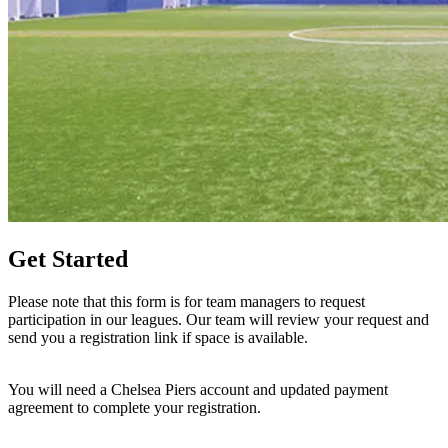
Get Started​​​​‌ ‍ ​‍​‍‌‍ ‌ ​‍‌‍‍‌‌‍‌ ‌‍‍‌‌‍ ‍​‍​‍​ ‍‍​‍​‍‌ ​ ‌‍​‌‌‍ ‍‌‍‍‌‌ ‌​‌ ‍‌​‍ ‍‌‍‍‌‌‍ ​‍​‍​‍ ​​‍​‍‌‍‍​‌ ​‍‌‍‌‌‌‍‌‍​‍​‍​ ‍‍​‍​‍‌‍‍​‌ ‌​‌ ‌​‌ ​​‌ ​ ​ ‍‍​‍ ​‍ ‌‍​ ‌‍‍​‌‍‌‌‌‍ ​‌ ​ ‌‍‌‌‌‍​‌‌ ​​‌‍‍‌‌‍‌‌‌ ​‍‌ ​ ​‍ ‍‌ ​ ‌‍​‌‌‍ ‍‌‍‍‌‌ ‌​‌ ‍‌​‍ ‍‌ ​ ‌ ‌​‌ ‌‌‌‍‌​‌‍‍‌‌‍ ​‍ ‌‍‍‌‌‍ ‍‌ ‌​‌‍‌‌‌‍ ‍‌ ‌​​‍ ‌‍‌‌‌‍‌​‌‍‍‌‌ ‌​​‍ ‌‍ ‌‌‍ ‌‍‌​‌‍‌‌​ ‌‌ ​​‌ ​‍‌‍‌‌‌ ​ ‌‍‌‌‌‍ ‍‌ ‌​‌‍​‌‌ ‌​‌‍‍‌‌‍ ‌‍ ‍​ ‍ ‌‍‍‌‌‍‌​​ ‌​ ‌‌​ ​‌‌‍‌​​ ‌‍​ ​‍​ ​​‌‍​‍​ ​‍​‍ ‌​ ‍‌​ ​​‌‍‌‍‌‍‌​​‍ ‌​ ‌​‌‍‌‍‌‍‌​‌‍​‍​‍ ‌​ ‍‌​ ‍‌‌‍‌​​ ​‍​‍ ‌​ ‌‍‌‍‌‍​ ‌ ​ ​ ‌‍​ ​ ​​​ ‍​​ ‌ ‌‍‌‌​ ‌‍​ ​​​ ​​​ ‍ ‌ ‌​‌ ‍‌‌ ​​‌‍‌‌​ ‌‌‍ ​‌‍‌‌‌‍​‌‌‍‌ ‌ ‌‌‌‍‌‌​ ‍ ‌ ​​‌‍​‌‌ ‌​‌‍‍​​ ‌‌ ​​‌‍​‌‌‍‌ ‌‍‌‌‌​​‍‌ ‌‌‌‍‍‌‌‍ ​‌‍‌​‌‍‌‌‌ ​‍​‍‌‌​ ‌‌‌​​‍‌‌ ‌‍‍ ‌‍‌‌‌ ‍‌​‍‌‌​ ​ ‌​‌​​‍‌‌​ ​ ‌​‌​​‍‌‌​ ​‍​ ​‍​ ‌​‌‍​‌​ ‌‍‌‍​‌‌‍​ ​ ​‌​ ‌​​ ‍​​ ‍‌​ ‌​​ ​ ‌‍​‍​‍‌‌​ ​‍​ ​‍​‍‌‌​ ‌‌‌​‌​​‍ ‍‌ ‌​‌‍‍‌‌ ‌​‌‍ ​‌‍‌‌​ ‌‍​‍‌‍​‌‌ ​ ‌‍‌‌‌‌‌‌‌ ​‍‌‍ ​​ ‌‌‍‍​‌ ‌​‌ ‌​‌ ​​‌ ​ ​‍‌‌​ ​ ‌​​‌​‍‌‌​ ​‍‌​‌‍​‍‌‌​ ​‍‌​‌‍‌‍​ ‌‍‍​‌‍‌‌‌‍ ​‌ ​ ‌‍‌‌‌‍​‌‌ ​​‌‍‍‌‌‍‌‌‌ ​‍‌ ​ ​‍ ‍‌ ​ ‌‍​‌‌‍ ‍‌‍‍‌‌ ‌​‌ ‍‌​‍ ‍‌ ​ ‌ ‌​‌ ‌‌‌‍‌​‌‍‍‌‌‍ ​‍‌‍‌‍‍‌‌‍‌​​ ‌​ ‌‌​ ​‌‌‍‌​​ ‌‍​ ​‍​ ​​‌‍​‍​ ​‍​‍ ‌​ ‍‌​ ​​‌‍‌‍‌‍‌​​‍ ‌​ ‌​‌‍‌‍‌‍‌​‌‍​‍​‍ ‌​ ‍‌​ ‍‌‌‍‌​​ ​‍​‍ ‌​ ‌‍‌‍‌‍​ ‌ ​ ​ ‌‍​ ​ ​​​ ‍​​ ‌ ‌‍‌‌​ ‌‍​ ​​​ ​​​‍‌‍‌ ‌​‌ ‍‌‌ ​​‌‍‌‌​ ‌‌‍ ​‌‍‌‌‌‍​‌‌‍‌ ‌ ‌‌‌‍‌‌​‍‌‍‌ ​​‌‍​‌‌ ‌​‌‍‍​​ ‌‌ ​​‌‍​‌‌‍‌ ‌‍‌‌‌​​‍‌ ‌‌‌‍‍‌‌‍ ​‌‍‌​‌‍‌‌‌ ​‍​‍‌‌​ ‌‌‌​​‍‌‌ ‌‍‍ ‌‍‌‌‌ ‍‌​‍‌‌​ ​ ‌​‌​​‍‌‌​ ​ ‌​‌​​‍‌‌​ ​‍​ ​‍​ ‌​‌‍​‌​ ‌‍‌‍​‌‌‍​ ​ ​‌​ ‌​​ ‍​​ ‍‌​ ‌​​ ​ ‌‍​‍​‍‌‌​ ​‍​ ​‍​‍‌‌​ ‌‌‌​‌​​‍ ‍‌ ‌​‌‍‍‌‌ ‌​‌‍ ​‌‍‌‌​‍‌‍‌ ​​‌‍‌‌‌ ​‍‌ ​ ‌ ​​‌‍‌‌‌‍​ ‌ ‌​‌‍‍‌‌ ‌‍‌‍‌‌​ ‌‌ ​​‌ ‌‌‌‍​‍‌‍ ​‌‍‍‌‌ ​ ‌‍‍​‌‍‌‌‌‍‌​​‍​‍‌ ‌
Please note that this form is for team managers to request
participation in our leagues. Our team will review your request and
send you a registration link if space is available.​​​​‌ ‍ ​‍​‍‌‍ ‌ ​‍‌‍‍‌‌‍‌ ‌‍‍‌‌‍ ‍​‍​‍​ ‍‍​‍​‍‌ ​ ‌‍​‌‌‍ ‍‌‍‍‌‌ ‌​‌ ‍‌​‍ ‍‌‍‍‌‌‍ ​‍​‍​‍ ​​‍​‍‌‍‍​‌ ​‍‌‍‌‌‌‍‌‍​‍​‍​ ‍‍​‍​‍‌‍‍​‌ ‌​‌ ‌​‌ ​​‌ ​ ​ ‍‍​‍ ​‍ ‌‍​ ‌‍‍​‌‍‌‌‌‍ ​‌ ​ ‌‍‌‌‌‍​‌‌ ​​‌‍‍‌‌‍‌‌‌ ​‍‌ ​ ​‍ ‍‌ ​ ‌‍​‌‌‍ ‍‌‍‍‌‌ ‌​‌ ‍‌​‍ ‍‌ ​ ‌ ‌​‌ ‌‌‌‍‌​‌‍‍‌‌‍ ​‍ ‌‍‍‌‌‍ ‍‌ ‌​‌‍‌‌‌‍ ‍‌ ‌​​‍ ‌‍‌‌‌‍‌​‌‍‍‌‌ ‌​​‍ ‌‍ ‌‌‍ ‌‍‌​‌‍‌‌​ ‌‌ ​​‌ ​‍‌‍‌‌‌ ​ ‌‍‌‌‌‍ ‍‌ ‌​‌‍​‌‌ ‌​‌‍‍‌‌‍ ‌‍ ‍​ ‍ ‌‍‍‌‌‍‌​​ ‌​ ‌‌​ ​‌‌‍‌​​ ‌‍​ ​‍​ ​​‌‍​‍​ ​‍​‍ ‌​ ‍‌​ ​​‌‍‌‍‌‍‌​​‍ ‌​ ‌​‌‍‌‍‌‍‌​‌‍​‍​‍ ‌​ ‍‌​ ‍‌‌‍‌​​ ​‍​‍ ‌​ ‌‍‌‍‌‍​ ‌ ​ ​ ‌‍​ ​ ​​​ ‍​​ ‌ ‌‍‌‌​ ‌‍​ ​​​ ​​​ ‍ ‌ ‌​‌ ‍‌‌ ​​‌‍‌‌​ ‌‌‍ ​‌‍‌‌‌‍​‌‌‍‌ ‌ ‌‌‌‍‌‌​ ‍ ‌ ​​‌‍​‌‌ ‌​‌‍‍​​ ‌‌ ​​‌‍​‌‌‍‌ ‌‍‌‌‌​​‍‌ ‌‌‌‍‍‌‌‍ ​‌‍‌​‌‍‌‌‌ ​‍​‍‌‌​ ‌‌‌​​‍‌‌ ‌‍‍ ‌‍‌‌‌ ‍‌​‍‌‌​ ​ ‌​‌​​‍‌‌​ ​ ‌​‌​​‍‌‌​ ​‍​ ​‍​ ‌​‌‍​‌​ ‌‍‌‍​‌‌‍​ ​ ​‌​ ‌​​ ‍​​ ‍‌​ ‌​​ ​ ‌‍​‍​‍‌‌​ ​‍​ ​‍​‍‌‌​ ‌‌‌​‌​​‍ ‍‌‍‌​‌‍‌‌‌ ​ ‌‍​ ‌ ​‍‌‍‍‌‌ ​​‌ ‌​‌‍‍‌‌‍ ‌‍ ‍​‍‌‌​ ‌‌‌​​‍‌‌ ‌‍‍ ‌‍‌‌‌ ‍‌​‍‌‌​ ​ ‌​‌​​‍‌‌​ ​ ‌​‌​​‍‌‌​ ​‍​ ​‍‌‍​ ‌‍​ ‌‍​‍‌‍​ ​ ‍​‌‍​ ‌‍‌‌​ ‍‌​ ​‍​ ‍‌‌‍​‍​ ​​​‍‌‌​ ​‍​ ​‍​‍‌‌​ ‌‌‌​‌​​‍ ‍‌‍​ ‌‍‍​‌‍‍‌‌‍ ​‌‍‌​‌ ​‍‌‍‌‌‌‍ ‍​‍‌‌​ ‌‌‌​​‍‌‌ ‌‍‍ ‌‍‌‌‌ ‍‌​‍‌‌​ ​ ‌​‌​​‍‌‌​ ​ ‌​‌​​‍‌‌​ ​‍​ ​‍​ ​‌‌‍​‌‌‍‌‌‌‍‌‌‌‍​ ​ ​ ‌‍‌‌‌‍‌‍​ ‌​​ ​‌‌‍​ ​ ​‍​‍‌‌​ ​‍​ ​‍​‍‌‌​ ‌‌‌​‌​​‍ ‍‌ ‌​‌‍‌‌‌ ‍​‌ ‌​​ ‌‍​‍‌‍​‌‌ ​ ‌‍‌‌‌‌‌‌‌ ​‍‌‍ ​​ ‌‌‍‍​‌ ‌​‌ ‌​‌ ​​‌ ​ ​‍‌‌​ ​ ‌​​‌​‍‌‌​ ​‍‌​‌‍​‍‌‌​ ​‍‌​‌‍‌‍​ ‌‍‍​‌‍‌‌‌‍ ​‌ ​ ‌‍‌‌‌‍​‌‌ ​​‌‍‍‌‌‍‌‌‌ ​‍‌ ​ ​‍ ‍‌ ​ ‌‍​‌‌‍ ‍‌‍‍‌‌ ‌​‌ ‍‌​‍ ‍‌ ​ ‌ ‌​‌ ‌‌‌‍‌​‌‍‍‌‌‍ ​‍‌‍‌‍‍‌‌‍‌​​ ‌​ ‌‌​ ​‌‌‍‌​​ ‌‍​ ​‍​ ​​‌‍​‍​ ​‍​‍ ‌​ ‍‌​ ​​‌‍‌‍‌‍‌​​‍ ‌​ ‌​‌‍‌‍‌‍‌​‌‍​‍​‍ ‌​ ‍‌​ ‍‌‌‍‌​​ ​‍​‍ ‌​ ‌‍‌‍‌‍​ ‌ ​ ​ ‌‍​ ​ ​​​ ‍​​ ‌ ‌‍‌‌​ ‌‍​ ​​​ ​​​‍‌‍‌ ‌​‌ ‍‌‌ ​​‌‍‌‌​ ‌‌‍ ​‌‍‌‌‌‍​‌‌‍‌ ‌ ‌‌‌‍‌‌​‍‌‍‌ ​​‌‍​‌‌ ‌​‌‍‍​​ ‌‌ ​​‌‍​‌‌‍‌ ‌‍‌‌‌​​‍‌ ‌‌‌‍‍‌‌‍ ​‌‍‌​‌‍‌‌‌ ​‍​‍‌‌​ ‌‌‌​​‍‌‌ ‌‍‍ ‌‍‌‌‌ ‍‌​‍‌‌​ ​ ‌​‌​​‍‌‌​ ​ ‌​‌​​‍‌‌​ ​‍​ ​‍​ ‌​‌‍​‌​ ‌‍‌‍​‌‌‍​ ​ ​‌​ ‌​​ ‍​​ ‍‌​ ‌​​ ​ ‌‍​‍​‍‌‌​ ​‍​ ​‍​‍‌‌​ ‌‌‌​‌​​‍ ‍‌‍‌​‌‍‌‌‌ ​ ‌‍​ ‌ ​‍‌‍‍‌‌ ​​‌ ‌​‌‍‍‌‌‍ ‌‍ ‍​‍‌‌​ ‌‌‌​​‍‌‌ ‌‍‍ ‌‍‌‌‌ ‍‌​‍‌‌​ ​ ‌​‌​​‍‌‌​ ​ ‌​‌​​‍‌‌​ ​‍​ ​‍‌‍​ ‌‍​ ‌‍​‍‌‍​ ​ ‍​‌‍​ ‌‍‌‌​ ‍‌​ ​‍​ ‍‌‌‍​‍​ ​​​‍‌‌​ ​‍​ ​‍​‍‌‌​ ‌‌‌​‌​​‍ ‍‌‍​ ‌‍‍​‌‍‍‌‌‍ ​‌‍‌​‌ ​‍‌‍‌‌‌‍ ‍​‍‌‌​ ‌‌‌​​‍‌‌ ‌‍‍ ‌‍‌‌‌ ‍‌​‍‌‌​ ​ ‌​‌​​‍‌‌​ ​ ‌​‌​​‍‌‌​ ​‍​ ​‍​ ​‌‌‍​‌‌‍‌‌‌‍‌‌‌‍​ ​ ​ ‌‍‌‌‌‍‌‍​ ‌​​ ​‌‌‍​ ​ ​‍​‍‌‌​ ​‍​ ​‍​‍‌‌​ ‌‌‌​‌​​‍ ‍‌ ‌​‌‍‌‌‌ ‍​‌ ‌​​‍‌‍‌ ​​‌‍‌‌‌ ​‍‌ ​ ‌ ​​‌‍‌‌‌‍​ ‌ ‌​‌‍‍‌‌ ‌‍‌‍‌‌​ ‌‌ ​​‌ ‌‌‌‍​‍‌‍ ​‌‍‍‌‌ ​ ‌‍‍​‌‍‌‌‌‍‌​​‍​‍‌ ‌
You will need a Chelsea Piers account and updated payment
agreement to complete your registration.​​​​‌ ‍ ​‍​‍‌‍ ‌ ​‍‌‍‍‌‌‍‌ ‌‍‍‌‌‍ ‍​‍​‍​ ‍‍​‍​‍‌ ​ ‌‍​‌‌‍ ‍‌‍‍‌‌ ‌​‌ ‍‌​‍ ‍‌‍‍‌‌‍ ​‍​‍​‍ ​​‍​‍‌‍‍​‌ ​‍‌‍‌‌‌‍‌‍​‍​‍​ ‍‍​‍​‍‌‍‍​‌ ‌​‌ ‌​‌ ​​‌ ​ ​ ‍‍​‍ ​‍ ‌‍​ ‌‍‍​‌‍‌‌‌‍ ​‌ ​ ‌‍‌‌‌‍​‌‌ ​​‌‍‍‌‌‍‌‌‌ ​‍‌ ​ ​‍ ‍‌ ​ ‌‍​‌‌‍ ‍‌‍‍‌‌ ‌​‌ ‍‌​‍ ‍‌ ​ ‌ ‌​‌ ‌‌‌‍‌​‌‍‍‌‌‍ ​‍ ‌‍‍‌‌‍ ‍‌ ‌​‌‍‌‌‌‍ ‍‌ ‌​​‍ ‌‍‌‌‌‍‌​‌‍‍‌‌ ‌​​‍ ‌‍ ‌‌‍ ‌‍‌​‌‍‌‌​ ‌‌ ​​‌ ​‍‌‍‌‌‌ ​ ‌‍‌‌‌‍ ‍‌ ‌​‌‍​‌‌ ‌​‌‍‍‌‌‍ ‌‍ ‍​ ‍ ‌‍‍‌‌‍‌​​ ‌​ ‌‌​ ​‌‌‍‌​​ ‌‍​ ​‍​ ​​‌‍​‍​ ​‍​‍ ‌​ ‍‌​ ​​‌‍‌‍‌‍‌​​‍ ‌​ ‌​‌‍‌‍‌‍‌​‌‍​‍​‍ ‌​ ‍‌​ ‍‌‌‍‌​​ ​‍​‍ ‌​ ‌‍‌‍‌‍​ ‌ ​ ​ ‌‍​ ​ ​​​ ‍​​ ‌ ‌‍‌‌​ ‌‍​ ​​​ ​​​ ‍ ‌ ‌​‌ ‍‌‌ ​​‌‍‌‌​ ‌‌‍ ​‌‍‌‌‌‍​‌‌‍‌ ‌ ‌‌‌‍‌‌​ ‍ ‌ ​​‌‍​‌‌ ‌​‌‍‍​​ ‌‌ ​​‌‍​‌‌‍‌ ‌‍‌‌‌​​‍‌ ‌‌‌‍‍‌‌‍ ​‌‍‌​‌‍‌‌‌ ​‍​‍‌‌​ ‌‌‌​​‍‌‌ ‌‍‍ ‌‍‌‌‌ ‍‌​‍‌‌​ ​ ‌​‌​​‍‌‌​ ​ ‌​‌​​‍‌‌​ ​‍​ ​‍​ ‌​‌‍​‌​ ‌‍‌‍​‌‌‍​ ​ ​‌​ ‌​​ ‍​​ ‍‌​ ‌​​ ​ ‌‍​‍​‍‌‌​ ​‍​ ​‍​‍‌‌​ ‌‌‌​‌​​‍ ‍‌‍‌​‌‍‌‌‌ ​ ‌‍​ ‌ ​‍‌‍‍‌‌ ​​‌ ‌​‌‍‍‌‌‍ ‌‍ ‍​‍‌‌​ ‌‌‌​​‍‌‌ ‌‍‍ ‌‍‌‌‌ ‍‌​‍‌‌​ ​ ‌​‌​​‍‌‌​ ​ ‌​‌​​‍‌‌​ ​‍​ ​‍​ ‌​​ ​​​ ‍‌‌‍‌‌​ ‌‍​ ​‌‌‍​‌​ ​‌​ ‌ ‌‍​‍‌‍​ ​ ​​​‍‌‌​ ​‍​ ​‍​‍‌‌​ ‌‌‌​‌​​‍ ‍‌‍​ ‌‍‍​‌‍‍‌‌‍ ​‌‍‌​‌ ​‍‌‍‌‌‌‍ ‍​‍‌‌​ ‌‌‌​​‍‌‌ ‌‍‍ ‌‍‌‌‌ ‍‌​‍‌‌​ ​ ‌​‌​​‍‌‌​ ​ ‌​‌​​‍‌‌​ ​‍​ ​‍‌‍‌‌​ ​‍​ ‌​​ ​‍​ ​ ​ ‌‌​ ​ ‌‍​ ​ ‌‍​ ​‌‌‍​‍​ ‌​​‍‌‌​ ​‍​ ​‍​‍‌‌​ ‌‌‌​‌​​‍ ‍‌ ‌​‌‍‌‌‌ ‍​‌ ‌​​ ‌‍​‍‌‍​‌‌ ​ ‌‍‌‌‌‌‌‌‌ ​‍‌‍ ​​ ‌‌‍‍​‌ ‌​‌ ‌​‌ ​​‌ ​ ​‍‌‌​ ​ ‌​​‌​‍‌‌​ ​‍‌​‌‍​‍‌‌​ ​‍‌​‌‍‌‍​ ‌‍‍​‌‍‌‌‌‍ ​‌ ​ ‌‍‌‌‌‍​‌‌ ​​‌‍‍‌‌‍‌‌‌ ​‍‌ ​ ​‍ ‍‌ ​ ‌‍​‌‌‍ ‍‌‍‍‌‌ ‌​‌ ‍‌​‍ ‍‌ ​ ‌ ‌​‌ ‌‌‌‍‌​‌‍‍‌‌‍ ​‍‌‍‌‍‍‌‌‍‌​​ ‌​ ‌‌​ ​‌‌‍‌​​ ‌‍​ ​‍​ ​​‌‍​‍​ ​‍​‍ ‌​ ‍‌​ ​​‌‍‌‍‌‍‌​​‍ ‌​ ‌​‌‍‌‍‌‍‌​‌‍​‍​‍ ‌​ ‍‌​ ‍‌‌‍‌​​ ​‍​‍ ‌​ ‌‍‌‍‌‍​ ‌ ​ ​ ‌‍​ ​ ​​​ ‍​​ ‌ ‌‍‌‌​ ‌‍​ ​​​ ​​​‍‌‍‌ ‌​‌ ‍‌‌ ​​‌‍‌‌​ ‌‌‍ ​‌‍‌‌‌‍​‌‌‍‌ ‌ ‌‌‌‍‌‌​‍‌‍‌ ​​‌‍​‌‌ ‌​‌‍‍​​ ‌‌ ​​‌‍​‌‌‍‌ ‌‍‌‌‌​​‍‌ ‌‌‌‍‍‌‌‍ ​‌‍‌​‌‍‌‌‌ ​‍​‍‌‌​ ‌‌‌​​‍‌‌ ‌‍‍ ‌‍‌‌‌ ‍‌​‍‌‌​ ​ ‌​‌​​‍‌‌​ ​ ‌​‌​​‍‌‌​ ​‍​ ​‍​ ‌​‌‍​‌​ ‌‍‌‍​‌‌‍​ ​ ​‌​ ‌​​ ‍​​ ‍‌​ ‌​​ ​ ‌‍​‍​‍‌‌​ ​‍​ ​‍​‍‌‌​ ‌‌‌​‌​​‍ ‍‌‍‌​‌‍‌‌‌ ​ ‌‍​ ‌ ​‍‌‍‍‌‌ ​​‌ ‌​‌‍‍‌‌‍ ‌‍ ‍​‍‌‌​ ‌‌‌​​‍‌‌ ‌‍‍ ‌‍‌‌‌ ‍‌​‍‌‌​ ​ ‌​‌​​‍‌‌​ ​ ‌​‌​​‍‌‌​ ​‍​ ​‍​ ‌​​ ​​​ ‍‌‌‍‌‌​ ‌‍​ ​‌‌‍​‌​ ​‌​ ‌ ‌‍​‍‌‍​ ​ ​​​‍‌‌​ ​‍​ ​‍​‍‌‌​ ‌‌‌​‌​​‍ ‍‌‍​ ‌‍‍​‌‍‍‌‌‍ ​‌‍‌​‌ ​‍‌‍‌‌‌‍ ‍​‍‌‌​ ‌‌‌​​‍‌‌ ‌‍‍ ‌‍‌‌‌ ‍‌​‍‌‌​ ​ ‌​‌​​‍‌‌​ ​ ‌​‌​​‍‌‌​ ​‍​ ​‍‌‍‌‌​ ​‍​ ‌​​ ​‍​ ​ ​ ‌‌​ ​ ‌‍​ ​ ‌‍​ ​‌‌‍​‍​ ‌​​‍‌‌​ ​‍​ ​‍​‍‌‌​ ‌‌‌​‌​​‍ ‍‌ ‌​‌‍‌‌‌ ‍​‌ ‌​​‍‌‍‌ ​​‌‍‌‌‌ ​‍‌ ​ ‌ ​​‌‍‌‌‌‍​ ‌ ‌​‌‍‍‌‌ ‌‍‌‍‌‌​ ‌‌ ​​‌ ‌‌‌‍​‍‌‍ ​‌‍‍‌‌ ​ ‌‍‍​‌‍‌‌‌‍‌​​‍​‍‌ ‌