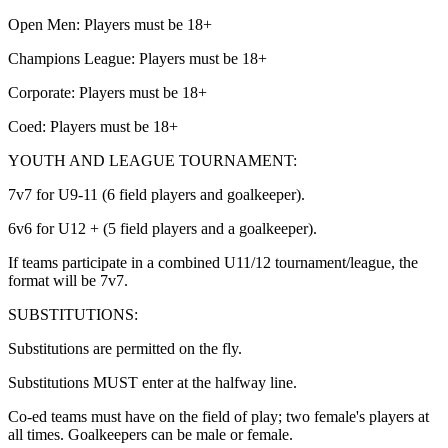
Open Men: Players must be 18+​​​​‌ ‍ ​‍​‍‌‍ ‌ ​‍‌‍‍‌‌‍‌ ‌‍‍‌‌‍ ‍​‍​‍​ ‍‍​‍​‍‌ ​ ‌‍​‌‌‍ ‍‌‍‍‌‌ ‌​‌ ‍‌​‍ ‍‌‍‍‌‌‍ ​‍​‍​‍ ​​‍​‍‌‍‍​‌ ​‍‌‍‌‌‌‍‌‍​‍​‍​ ‍‍​‍​‍‌‍‍​‌ ‌​‌ ‌​‌ ​​‌ ​ ​ ‍‍​‍ ​‍ ‌‍​ ‌‍‍​‌‍‌‌‌‍ ​‌ ​ ‌‍‌‌‌‍​‌‌ ​​‌‍‍‌‌‍‌‌‌ ​‍‌ ​ ​‍ ‍‌ ​ ‌‍​‌‌‍ ‍‌‍‍‌‌ ‌​‌ ‍‌​‍ ‍‌ ​ ‌ ‌​‌ ‌‌‌‍‌​‌‍‍‌‌‍ ​‍ ‌‍‍‌‌‍ ‍‌ ‌​‌‍‌‌‌‍ ‍‌ ‌​​‍ ‌‍‌‌‌‍‌​‌‍‍‌‌ ‌​​‍ ‌‍ ‌‌‍ ‌‍‌​‌‍‌‌​ ‌‌ ​​‌ ​‍‌‍‌‌‌ ​ ‌‍‌‌‌‍ ‍‌ ‌​‌‍​‌‌ ‌​‌‍‍‌‌‍ ‌‍ ‍​ ‍ ‌‍‍‌‌‍‌​​ ‌‌‍​‍​ ‌‌​ ‍​​ ‍‌​ ​‌​ ‍​‌‍‌‍​ ‍​​‍ ‌‌‍​‌‌‍​ ​ ‍​​ ‌​​‍ ‌​ ‌​​ ‌ ‌‍​‍​ ​‌​‍ ‌​ ‍​​ ​​​ ‌‌‌‍‌​​‍ ‌​ ​​​ ‌ ​ ​‌‌‍‌‍​ ​‌​ ‌‌​ ‍​​ ‍‌​ ‍​​ ‌‌​ ‌‌​ ​​​ ‍ ‌ ‌​‌ ‍‌‌ ​​‌‍‌‌​ ‌‌‍‌‍‌‍​‌‌ ​‌​ ‍ ‌ ​​‌‍​‌‌ ‌​‌‍‍​​ ‌‌ ​‍‌‍‍‌‌‍​ ‌‍‍​‌‌‌​‌‍‌‌‌ ‍​‌ ‌​​‍‌‌​ ‌‌‌​​‍‌‌ ‌‍‍ ‌‍‌‌‌ ‍‌​‍‌‌​ ​ ‌​‌​​‍‌‌​ ​ ‌​‌​​‍‌‌​ ​‍​ ​‍‌‍​‌‌‍​ ​ ‌​​ ‌ ​ ‌ ​ ​​‌‍​‍‌‍​ ​ ‌​‌‍‌​​ ‍‌‌‍​‍​‍‌‌​ ​‍​ ​‍​‍‌‌​ ‌‌‌​‌​​‍ ‍‌‍​ ‌‍‍​‌‍‍‌‌‍ ​‌‍‌​‌ ​‍‌‍‌‌‌‍ ‍​‍‌‌​ ‌‌‌​​‍‌‌ ‌‍‍ ‌‍‌‌‌ ‍‌​‍‌‌​ ​ ‌​‌​​‍‌‌​ ​ ‌​‌​​‍‌‌​ ​‍​ ​‍​ ​​​ ‍‌​ ‌‌‌‍​ ‌‍‌‍​ ​‍‌‍​‍‌‍​ ​ ​‌‌‍‌​‌‍​‍​ ‌ ​‍‌‌​ ​‍​ ​‍​‍‌‌​ ‌‌‌​‌​​‍ ‍‌ ‌​‌‍‌‌‌ ‍​‌ ‌​​ ‌‍​‍‌‍​‌‌ ​ ‌‍‌‌‌‌‌‌‌ ​‍‌‍ ​​ ‌‌‍‍​‌ ‌​‌ ‌​‌ ​​‌ ​ ​‍‌‌​ ​ ‌​​‌​‍‌‌​ ​‍‌​‌‍​‍‌‌​ ​‍‌​‌‍‌‍​ ‌‍‍​‌‍‌‌‌‍ ​‌ ​ ‌‍‌‌‌‍​‌‌ ​​‌‍‍‌‌‍‌‌‌ ​‍‌ ​ ​‍ ‍‌ ​ ‌‍​‌‌‍ ‍‌‍‍‌‌ ‌​‌ ‍‌​‍ ‍‌ ​ ‌ ‌​‌ ‌‌‌‍‌​‌‍‍‌‌‍ ​‍‌‍‌‍‍‌‌‍‌​​ ‌‌‍​‍​ ‌‌​ ‍​​ ‍‌​ ​‌​ ‍​‌‍‌‍​ ‍​​‍ ‌‌‍​‌‌‍​ ​ ‍​​ ‌​​‍ ‌​ ‌​​ ‌ ‌‍​‍​ ​‌​‍ ‌​ ‍​​ ​​​ ‌‌‌‍‌​​‍ ‌​ ​​​ ‌ ​ ​‌‌‍‌‍​ ​‌​ ‌‌​ ‍​​ ‍‌​ ‍​​ ‌‌​ ‌‌​ ​​​‍‌‍‌ ‌​‌ ‍‌‌ ​​‌‍‌‌​ ‌‌‍‌‍‌‍​‌‌ ​‌​‍‌‍‌ ​​‌‍​‌‌ ‌​‌‍‍​​ ‌‌ ​‍‌‍‍‌‌‍​ ‌‍‍​‌‌‌​‌‍‌‌‌ ‍​‌ ‌​​‍‌‌​ ‌‌‌​​‍‌‌ ‌‍‍ ‌‍‌‌‌ ‍‌​‍‌‌​ ​ ‌​‌​​‍‌‌​ ​ ‌​‌​​‍‌‌​ ​‍​ ​‍‌‍​‌‌‍​ ​ ‌​​ ‌ ​ ‌ ​ ​​‌‍​‍‌‍​ ​ ‌​‌‍‌​​ ‍‌‌‍​‍​‍‌‌​ ​‍​ ​‍​‍‌‌​ ‌‌‌​‌​​‍ ‍‌‍​ ‌‍‍​‌‍‍‌‌‍ ​‌‍‌​‌ ​‍‌‍‌‌‌‍ ‍​‍‌‌​ ‌‌‌​​‍‌‌ ‌‍‍ ‌‍‌‌‌ ‍‌​‍‌‌​ ​ ‌​‌​​‍‌‌​ ​ ‌​‌​​‍‌‌​ ​‍​ ​‍​ ​​​ ‍‌​ ‌‌‌‍​ ‌‍‌‍​ ​‍‌‍​‍‌‍​ ​ ​‌‌‍‌​‌‍​‍​ ‌ ​‍‌‌​ ​‍​ ​‍​‍‌‌​ ‌‌‌​‌​​‍ ‍‌ ‌​‌‍‌‌‌ ‍​‌ ‌​​‍‌‍‌ ​​‌‍‌‌‌ ​‍‌ ​ ‌ ​​‌‍‌‌‌‍​ ‌ ‌​‌‍‍‌‌ ‌‍‌‍‌‌​ ‌‌ ​​‌ ‌‌‌‍​‍‌‍ ​‌‍‍‌‌ ​ ‌‍‍​‌‍‌‌‌‍‌​​‍​‍‌ ‌
Champions League: Players must be 18+​​​​‌ ‍ ​‍​‍‌‍ ‌ ​‍‌‍‍‌‌‍‌ ‌‍‍‌‌‍ ‍​‍​‍​ ‍‍​‍​‍‌ ​ ‌‍​‌‌‍ ‍‌‍‍‌‌ ‌​‌ ‍‌​‍ ‍‌‍‍‌‌‍ ​‍​‍​‍ ​​‍​‍‌‍‍​‌ ​‍‌‍‌‌‌‍‌‍​‍​‍​ ‍‍​‍​‍‌‍‍​‌ ‌​‌ ‌​‌ ​​‌ ​ ​ ‍‍​‍ ​‍ ‌‍​ ‌‍‍​‌‍‌‌‌‍ ​‌ ​ ‌‍‌‌‌‍​‌‌ ​​‌‍‍‌‌‍‌‌‌ ​‍‌ ​ ​‍ ‍‌ ​ ‌‍​‌‌‍ ‍‌‍‍‌‌ ‌​‌ ‍‌​‍ ‍‌ ​ ‌ ‌​‌ ‌‌‌‍‌​‌‍‍‌‌‍ ​‍ ‌‍‍‌‌‍ ‍‌ ‌​‌‍‌‌‌‍ ‍‌ ‌​​‍ ‌‍‌‌‌‍‌​‌‍‍‌‌ ‌​​‍ ‌‍ ‌‌‍ ‌‍‌​‌‍‌‌​ ‌‌ ​​‌ ​‍‌‍‌‌‌ ​ ‌‍‌‌‌‍ ‍‌ ‌​‌‍​‌‌ ‌​‌‍‍‌‌‍ ‌‍ ‍​ ‍ ‌‍‍‌‌‍‌​​ ‌‌‍​‍​ ‌‌​ ‍​​ ‍‌​ ​‌​ ‍​‌‍‌‍​ ‍​​‍ ‌‌‍​‌‌‍​ ​ ‍​​ ‌​​‍ ‌​ ‌​​ ‌ ‌‍​‍​ ​‌​‍ ‌​ ‍​​ ​​​ ‌‌‌‍‌​​‍ ‌​ ​​​ ‌ ​ ​‌‌‍‌‍​ ​‌​ ‌‌​ ‍​​ ‍‌​ ‍​​ ‌‌​ ‌‌​ ​​​ ‍ ‌ ‌​‌ ‍‌‌ ​​‌‍‌‌​ ‌‌‍‌‍‌‍​‌‌ ​‌​ ‍ ‌ ​​‌‍​‌‌ ‌​‌‍‍​​ ‌‌ ​‍‌‍‍‌‌‍​ ‌‍‍​‌‌‌​‌‍‌‌‌ ‍​‌ ‌​​‍‌‌​ ‌‌‌​​‍‌‌ ‌‍‍ ‌‍‌‌‌ ‍‌​‍‌‌​ ​ ‌​‌​​‍‌‌​ ​ ‌​‌​​‍‌‌​ ​‍​ ​‍​ ​‌‌‍‌​​ ‌‍​ ‍‌​ ‍‌​ ‍​‌‍‌‌‌‍‌‌​ ​‍‌‍‌‌​ ‌‌‌‍‌​​‍‌‌​ ​‍​ ​‍​‍‌‌​ ‌‌‌​‌​​‍ ‍‌‍​ ‌‍‍​‌‍‍‌‌‍ ​‌‍‌​‌ ​‍‌‍‌‌‌‍ ‍​‍‌‌​ ‌‌‌​​‍‌‌ ‌‍‍ ‌‍‌‌‌ ‍‌​‍‌‌​ ​ ‌​‌​​‍‌‌​ ​ ‌​‌​​‍‌‌​ ​‍​ ​‍​ ‌‌​ ‌​​ ‌‌​ ‌‍​ ‌‍‌‍‌‍​ ​‍​ ‍​​ ​ ‌‍​‌‌‍​‍​ ‍​​‍‌‌​ ​‍​ ​‍​‍‌‌​ ‌‌‌​‌​​‍ ‍‌ ‌​‌‍‌‌‌ ‍​‌ ‌​​ ‌‍​‍‌‍​‌‌ ​ ‌‍‌‌‌‌‌‌‌ ​‍‌‍ ​​ ‌‌‍‍​‌ ‌​‌ ‌​‌ ​​‌ ​ ​‍‌‌​ ​ ‌​​‌​‍‌‌​ ​‍‌​‌‍​‍‌‌​ ​‍‌​‌‍‌‍​ ‌‍‍​‌‍‌‌‌‍ ​‌ ​ ‌‍‌‌‌‍​‌‌ ​​‌‍‍‌‌‍‌‌‌ ​‍‌ ​ ​‍ ‍‌ ​ ‌‍​‌‌‍ ‍‌‍‍‌‌ ‌​‌ ‍‌​‍ ‍‌ ​ ‌ ‌​‌ ‌‌‌‍‌​‌‍‍‌‌‍ ​‍‌‍‌‍‍‌‌‍‌​​ ‌‌‍​‍​ ‌‌​ ‍​​ ‍‌​ ​‌​ ‍​‌‍‌‍​ ‍​​‍ ‌‌‍​‌‌‍​ ​ ‍​​ ‌​​‍ ‌​ ‌​​ ‌ ‌‍​‍​ ​‌​‍ ‌​ ‍​​ ​​​ ‌‌‌‍‌​​‍ ‌​ ​​​ ‌ ​ ​‌‌‍‌‍​ ​‌​ ‌‌​ ‍​​ ‍‌​ ‍​​ ‌‌​ ‌‌​ ​​​‍‌‍‌ ‌​‌ ‍‌‌ ​​‌‍‌‌​ ‌‌‍‌‍‌‍​‌‌ ​‌​‍‌‍‌ ​​‌‍​‌‌ ‌​‌‍‍​​ ‌‌ ​‍‌‍‍‌‌‍​ ‌‍‍​‌‌‌​‌‍‌‌‌ ‍​‌ ‌​​‍‌‌​ ‌‌‌​​‍‌‌ ‌‍‍ ‌‍‌‌‌ ‍‌​‍‌‌​ ​ ‌​‌​​‍‌‌​ ​ ‌​‌​​‍‌‌​ ​‍​ ​‍​ ​‌‌‍‌​​ ‌‍​ ‍‌​ ‍‌​ ‍​‌‍‌‌‌‍‌‌​ ​‍‌‍‌‌​ ‌‌‌‍‌​​‍‌‌​ ​‍​ ​‍​‍‌‌​ ‌‌‌​‌​​‍ ‍‌‍​ ‌‍‍​‌‍‍‌‌‍ ​‌‍‌​‌ ​‍‌‍‌‌‌‍ ‍​‍‌‌​ ‌‌‌​​‍‌‌ ‌‍‍ ‌‍‌‌‌ ‍‌​‍‌‌​ ​ ‌​‌​​‍‌‌​ ​ ‌​‌​​‍‌‌​ ​‍​ ​‍​ ‌‌​ ‌​​ ‌‌​ ‌‍​ ‌‍‌‍‌‍​ ​‍​ ‍​​ ​ ‌‍​‌‌‍​‍​ ‍​​‍‌‌​ ​‍​ ​‍​‍‌‌​ ‌‌‌​‌​​‍ ‍‌ ‌​‌‍‌‌‌ ‍​‌ ‌​​‍‌‍‌ ​​‌‍‌‌‌ ​‍‌ ​ ‌ ​​‌‍‌‌‌‍​ ‌ ‌​‌‍‍‌‌ ‌‍‌‍‌‌​ ‌‌ ​​‌ ‌‌‌‍​‍‌‍ ​‌‍‍‌‌ ​ ‌‍‍​‌‍‌‌‌‍‌​​‍​‍‌ ‌
Corporate: Players must be 18+​​​​‌ ‍ ​‍​‍‌‍ ‌ ​‍‌‍‍‌‌‍‌ ‌‍‍‌‌‍ ‍​‍​‍​ ‍‍​‍​‍‌ ​ ‌‍​‌‌‍ ‍‌‍‍‌‌ ‌​‌ ‍‌​‍ ‍‌‍‍‌‌‍ ​‍​‍​‍ ​​‍​‍‌‍‍​‌ ​‍‌‍‌‌‌‍‌‍​‍​‍​ ‍‍​‍​‍‌‍‍​‌ ‌​‌ ‌​‌ ​​‌ ​ ​ ‍‍​‍ ​‍ ‌‍​ ‌‍‍​‌‍‌‌‌‍ ​‌ ​ ‌‍‌‌‌‍​‌‌ ​​‌‍‍‌‌‍‌‌‌ ​‍‌ ​ ​‍ ‍‌ ​ ‌‍​‌‌‍ ‍‌‍‍‌‌ ‌​‌ ‍‌​‍ ‍‌ ​ ‌ ‌​‌ ‌‌‌‍‌​‌‍‍‌‌‍ ​‍ ‌‍‍‌‌‍ ‍‌ ‌​‌‍‌‌‌‍ ‍‌ ‌​​‍ ‌‍‌‌‌‍‌​‌‍‍‌‌ ‌​​‍ ‌‍ ‌‌‍ ‌‍‌​‌‍‌‌​ ‌‌ ​​‌ ​‍‌‍‌‌‌ ​ ‌‍‌‌‌‍ ‍‌ ‌​‌‍​‌‌ ‌​‌‍‍‌‌‍ ‌‍ ‍​ ‍ ‌‍‍‌‌‍‌​​ ‌‌‍​‍​ ‌‌​ ‍​​ ‍‌​ ​‌​ ‍​‌‍‌‍​ ‍​​‍ ‌‌‍​‌‌‍​ ​ ‍​​ ‌​​‍ ‌​ ‌​​ ‌ ‌‍​‍​ ​‌​‍ ‌​ ‍​​ ​​​ ‌‌‌‍‌​​‍ ‌​ ​​​ ‌ ​ ​‌‌‍‌‍​ ​‌​ ‌‌​ ‍​​ ‍‌​ ‍​​ ‌‌​ ‌‌​ ​​​ ‍ ‌ ‌​‌ ‍‌‌ ​​‌‍‌‌​ ‌‌‍‌‍‌‍​‌‌ ​‌​ ‍ ‌ ​​‌‍​‌‌ ‌​‌‍‍​​ ‌‌ ​‍‌‍‍‌‌‍​ ‌‍‍​‌‌‌​‌‍‌‌‌ ‍​‌ ‌​​‍‌‌​ ‌‌‌​​‍‌‌ ‌‍‍ ‌‍‌‌‌ ‍‌​‍‌‌​ ​ ‌​‌​​‍‌‌​ ​ ‌​‌​​‍‌‌​ ​‍​ ​‍‌‍​ ​ ‍‌‌‍‌​​ ​​​ ​‍‌‍​‌‌‍‌​​ ‌ ​ ​‌‌‍​‍​ ‌‍​ ​‍​‍‌‌​ ​‍​ ​‍​‍‌‌​ ‌‌‌​‌​​‍ ‍‌‍​ ‌‍‍​‌‍‍‌‌‍ ​‌‍‌​‌ ​‍‌‍‌‌‌‍ ‍​‍‌‌​ ‌‌‌​​‍‌‌ ‌‍‍ ‌‍‌‌‌ ‍‌​‍‌‌​ ​ ‌​‌​​‍‌‌​ ​ ‌​‌​​‍‌‌​ ​‍​ ​‍​ ‌​​ ‌ ​ ‌‌​ ‌​​ ‌ ​ ‌‍​ ‍‌​ ‍‌​ ‍​​ ‌ ‌‍‌‍‌‍‌​​‍‌‌​ ​‍​ ​‍​‍‌‌​ ‌‌‌​‌​​‍ ‍‌ ‌​‌‍‌‌‌ ‍​‌ ‌​​ ‌‍​‍‌‍​‌‌ ​ ‌‍‌‌‌‌‌‌‌ ​‍‌‍ ​​ ‌‌‍‍​‌ ‌​‌ ‌​‌ ​​‌ ​ ​‍‌‌​ ​ ‌​​‌​‍‌‌​ ​‍‌​‌‍​‍‌‌​ ​‍‌​‌‍‌‍​ ‌‍‍​‌‍‌‌‌‍ ​‌ ​ ‌‍‌‌‌‍​‌‌ ​​‌‍‍‌‌‍‌‌‌ ​‍‌ ​ ​‍ ‍‌ ​ ‌‍​‌‌‍ ‍‌‍‍‌‌ ‌​‌ ‍‌​‍ ‍‌ ​ ‌ ‌​‌ ‌‌‌‍‌​‌‍‍‌‌‍ ​‍‌‍‌‍‍‌‌‍‌​​ ‌‌‍​‍​ ‌‌​ ‍​​ ‍‌​ ​‌​ ‍​‌‍‌‍​ ‍​​‍ ‌‌‍​‌‌‍​ ​ ‍​​ ‌​​‍ ‌​ ‌​​ ‌ ‌‍​‍​ ​‌​‍ ‌​ ‍​​ ​​​ ‌‌‌‍‌​​‍ ‌​ ​​​ ‌ ​ ​‌‌‍‌‍​ ​‌​ ‌‌​ ‍​​ ‍‌​ ‍​​ ‌‌​ ‌‌​ ​​​‍‌‍‌ ‌​‌ ‍‌‌ ​​‌‍‌‌​ ‌‌‍‌‍‌‍​‌‌ ​‌​‍‌‍‌ ​​‌‍​‌‌ ‌​‌‍‍​​ ‌‌ ​‍‌‍‍‌‌‍​ ‌‍‍​‌‌‌​‌‍‌‌‌ ‍​‌ ‌​​‍‌‌​ ‌‌‌​​‍‌‌ ‌‍‍ ‌‍‌‌‌ ‍‌​‍‌‌​ ​ ‌​‌​​‍‌‌​ ​ ‌​‌​​‍‌‌​ ​‍​ ​‍‌‍​ ​ ‍‌‌‍‌​​ ​​​ ​‍‌‍​‌‌‍‌​​ ‌ ​ ​‌‌‍​‍​ ‌‍​ ​‍​‍‌‌​ ​‍​ ​‍​‍‌‌​ ‌‌‌​‌​​‍ ‍‌‍​ ‌‍‍​‌‍‍‌‌‍ ​‌‍‌​‌ ​‍‌‍‌‌‌‍ ‍​‍‌‌​ ‌‌‌​​‍‌‌ ‌‍‍ ‌‍‌‌‌ ‍‌​‍‌‌​ ​ ‌​‌​​‍‌‌​ ​ ‌​‌​​‍‌‌​ ​‍​ ​‍​ ‌​​ ‌ ​ ‌‌​ ‌​​ ‌ ​ ‌‍​ ‍‌​ ‍‌​ ‍​​ ‌ ‌‍‌‍‌‍‌​​‍‌‌​ ​‍​ ​‍​‍‌‌​ ‌‌‌​‌​​‍ ‍‌ ‌​‌‍‌‌‌ ‍​‌ ‌​​‍‌‍‌ ​​‌‍‌‌‌ ​‍‌ ​ ‌ ​​‌‍‌‌‌‍​ ‌ ‌​‌‍‍‌‌ ‌‍‌‍‌‌​ ‌‌ ​​‌ ‌‌‌‍​‍‌‍ ​‌‍‍‌‌ ​ ‌‍‍​‌‍‌‌‌‍‌​​‍​‍‌ ‌
Coed: Players must be 18+​​​​‌ ‍ ​‍​‍‌‍ ‌ ​‍‌‍‍‌‌‍‌ ‌‍‍‌‌‍ ‍​‍​‍​ ‍‍​‍​‍‌ ​ ‌‍​‌‌‍ ‍‌‍‍‌‌ ‌​‌ ‍‌​‍ ‍‌‍‍‌‌‍ ​‍​‍​‍ ​​‍​‍‌‍‍​‌ ​‍‌‍‌‌‌‍‌‍​‍​‍​ ‍‍​‍​‍‌‍‍​‌ ‌​‌ ‌​‌ ​​‌ ​ ​ ‍‍​‍ ​‍ ‌‍​ ‌‍‍​‌‍‌‌‌‍ ​‌ ​ ‌‍‌‌‌‍​‌‌ ​​‌‍‍‌‌‍‌‌‌ ​‍‌ ​ ​‍ ‍‌ ​ ‌‍​‌‌‍ ‍‌‍‍‌‌ ‌​‌ ‍‌​‍ ‍‌ ​ ‌ ‌​‌ ‌‌‌‍‌​‌‍‍‌‌‍ ​‍ ‌‍‍‌‌‍ ‍‌ ‌​‌‍‌‌‌‍ ‍‌ ‌​​‍ ‌‍‌‌‌‍‌​‌‍‍‌‌ ‌​​‍ ‌‍ ‌‌‍ ‌‍‌​‌‍‌‌​ ‌‌ ​​‌ ​‍‌‍‌‌‌ ​ ‌‍‌‌‌‍ ‍‌ ‌​‌‍​‌‌ ‌​‌‍‍‌‌‍ ‌‍ ‍​ ‍ ‌‍‍‌‌‍‌​​ ‌‌‍​‍​ ‌‌​ ‍​​ ‍‌​ ​‌​ ‍​‌‍‌‍​ ‍​​‍ ‌‌‍​‌‌‍​ ​ ‍​​ ‌​​‍ ‌​ ‌​​ ‌ ‌‍​‍​ ​‌​‍ ‌​ ‍​​ ​​​ ‌‌‌‍‌​​‍ ‌​ ​​​ ‌ ​ ​‌‌‍‌‍​ ​‌​ ‌‌​ ‍​​ ‍‌​ ‍​​ ‌‌​ ‌‌​ ​​​ ‍ ‌ ‌​‌ ‍‌‌ ​​‌‍‌‌​ ‌‌‍‌‍‌‍​‌‌ ​‌​ ‍ ‌ ​​‌‍​‌‌ ‌​‌‍‍​​ ‌‌ ​‍‌‍‍‌‌‍​ ‌‍‍​‌‌‌​‌‍‌‌‌ ‍​‌ ‌​​‍‌‌​ ‌‌‌​​‍‌‌ ‌‍‍ ‌‍‌‌‌ ‍‌​‍‌‌​ ​ ‌​‌​​‍‌‌​ ​ ‌​‌​​‍‌‌​ ​‍​ ​‍‌‍​‌​ ​​‌‍​ ‌‍‌​​ ​ ​ ‍‌​ ‌​‌‍‌​​ ‍​​ ​ ‌‍​‍‌‍‌‍​‍‌‌​ ​‍​ ​‍​‍‌‌​ ‌‌‌​‌​​‍ ‍‌‍​ ‌‍‍​‌‍‍‌‌‍ ​‌‍‌​‌ ​‍‌‍‌‌‌‍ ‍​‍‌‌​ ‌‌‌​​‍‌‌ ‌‍‍ ‌‍‌‌‌ ‍‌​‍‌‌​ ​ ‌​‌​​‍‌‌​ ​ ‌​‌​​‍‌‌​ ​‍​ ​‍​ ​‍‌‍‌‌​ ‍‌​ ‌​​ ​‍​ ‌​​ ‌‍‌‍‌​​ ‍‌​ ​ ‌‍​ ‌‍‌‍​‍‌‌​ ​‍​ ​‍​‍‌‌​ ‌‌‌​‌​​‍ ‍‌ ‌​‌‍‌‌‌ ‍​‌ ‌​​ ‌‍​‍‌‍​‌‌ ​ ‌‍‌‌‌‌‌‌‌ ​‍‌‍ ​​ ‌‌‍‍​‌ ‌​‌ ‌​‌ ​​‌ ​ ​‍‌‌​ ​ ‌​​‌​‍‌‌​ ​‍‌​‌‍​‍‌‌​ ​‍‌​‌‍‌‍​ ‌‍‍​‌‍‌‌‌‍ ​‌ ​ ‌‍‌‌‌‍​‌‌ ​​‌‍‍‌‌‍‌‌‌ ​‍‌ ​ ​‍ ‍‌ ​ ‌‍​‌‌‍ ‍‌‍‍‌‌ ‌​‌ ‍‌​‍ ‍‌ ​ ‌ ‌​‌ ‌‌‌‍‌​‌‍‍‌‌‍ ​‍‌‍‌‍‍‌‌‍‌​​ ‌‌‍​‍​ ‌‌​ ‍​​ ‍‌​ ​‌​ ‍​‌‍‌‍​ ‍​​‍ ‌‌‍​‌‌‍​ ​ ‍​​ ‌​​‍ ‌​ ‌​​ ‌ ‌‍​‍​ ​‌​‍ ‌​ ‍​​ ​​​ ‌‌‌‍‌​​‍ ‌​ ​​​ ‌ ​ ​‌‌‍‌‍​ ​‌​ ‌‌​ ‍​​ ‍‌​ ‍​​ ‌‌​ ‌‌​ ​​​‍‌‍‌ ‌​‌ ‍‌‌ ​​‌‍‌‌​ ‌‌‍‌‍‌‍​‌‌ ​‌​‍‌‍‌ ​​‌‍​‌‌ ‌​‌‍‍​​ ‌‌ ​‍‌‍‍‌‌‍​ ‌‍‍​‌‌‌​‌‍‌‌‌ ‍​‌ ‌​​‍‌‌​ ‌‌‌​​‍‌‌ ‌‍‍ ‌‍‌‌‌ ‍‌​‍‌‌​ ​ ‌​‌​​‍‌‌​ ​ ‌​‌​​‍‌‌​ ​‍​ ​‍‌‍​‌​ ​​‌‍​ ‌‍‌​​ ​ ​ ‍‌​ ‌​‌‍‌​​ ‍​​ ​ ‌‍​‍‌‍‌‍​‍‌‌​ ​‍​ ​‍​‍‌‌​ ‌‌‌​‌​​‍ ‍‌‍​ ‌‍‍​‌‍‍‌‌‍ ​‌‍‌​‌ ​‍‌‍‌‌‌‍ ‍​‍‌‌​ ‌‌‌​​‍‌‌ ‌‍‍ ‌‍‌‌‌ ‍‌​‍‌‌​ ​ ‌​‌​​‍‌‌​ ​ ‌​‌​​‍‌‌​ ​‍​ ​‍​ ​‍‌‍‌‌​ ‍‌​ ‌​​ ​‍​ ‌​​ ‌‍‌‍‌​​ ‍‌​ ​ ‌‍​ ‌‍‌‍​‍‌‌​ ​‍​ ​‍​‍‌‌​ ‌‌‌​‌​​‍ ‍‌ ‌​‌‍‌‌‌ ‍​‌ ‌​​‍‌‍‌ ​​‌‍‌‌‌ ​‍‌ ​ ‌ ​​‌‍‌‌‌‍​ ‌ ‌​‌‍‍‌‌ ‌‍‌‍‌‌​ ‌‌ ​​‌ ‌‌‌‍​‍‌‍ ​‌‍‍‌‌ ​ ‌‍‍​‌‍‌‌‌‍‌​​‍​‍‌ ‌
YOUTH AND LEAGUE TOURNAMENT:​​​​‌ ‍ ​‍​‍‌‍ ‌ ​‍‌‍‍‌‌‍‌ ‌‍‍‌‌‍ ‍​‍​‍​ ‍‍​‍​‍‌ ​ ‌‍​‌‌‍ ‍‌‍‍‌‌ ‌​‌ ‍‌​‍ ‍‌‍‍‌‌‍ ​‍​‍​‍ ​​‍​‍‌‍‍​‌ ​‍‌‍‌‌‌‍‌‍​‍​‍​ ‍‍​‍​‍‌‍‍​‌ ‌​‌ ‌​‌ ​​‌ ​ ​ ‍‍​‍ ​‍ ‌‍​ ‌‍‍​‌‍‌‌‌‍ ​‌ ​ ‌‍‌‌‌‍​‌‌ ​​‌‍‍‌‌‍‌‌‌ ​‍‌ ​ ​‍ ‍‌ ​ ‌‍​‌‌‍ ‍‌‍‍‌‌ ‌​‌ ‍‌​‍ ‍‌ ​ ‌ ‌​‌ ‌‌‌‍‌​‌‍‍‌‌‍ ​‍ ‌‍‍‌‌‍ ‍‌ ‌​‌‍‌‌‌‍ ‍‌ ‌​​‍ ‌‍‌‌‌‍‌​‌‍‍‌‌ ‌​​‍ ‌‍ ‌‌‍ ‌‍‌​‌‍‌‌​ ‌‌ ​​‌ ​‍‌‍‌‌‌ ​ ‌‍‌‌‌‍ ‍‌ ‌​‌‍​‌‌ ‌​‌‍‍‌‌‍ ‌‍ ‍​ ‍ ‌‍‍‌‌‍‌​​ ‌‌‍​‍​ ‌‌​ ‍​​ ‍‌​ ​‌​ ‍​‌‍‌‍​ ‍​​‍ ‌‌‍​‌‌‍​ ​ ‍​​ ‌​​‍ ‌​ ‌​​ ‌ ‌‍​‍​ ​‌​‍ ‌​ ‍​​ ​​​ ‌‌‌‍‌​​‍ ‌​ ​​​ ‌ ​ ​‌‌‍‌‍​ ​‌​ ‌‌​ ‍​​ ‍‌​ ‍​​ ‌‌​ ‌‌​ ​​​ ‍ ‌ ‌​‌ ‍‌‌ ​​‌‍‌‌​ ‌‌‍‌‍‌‍​‌‌ ​‌​ ‍ ‌ ​​‌‍​‌‌ ‌​‌‍‍​​ ‌‌ ​‍‌‍‍‌‌‍​ ‌‍‍​‌‌‌​‌‍‌‌‌ ‍​‌ ‌​​‍‌‌​ ‌‌‌​​‍‌‌ ‌‍‍ ‌‍‌‌‌ ‍‌​‍‌‌​ ​ ‌​‌​​‍‌‌​ ​ ‌​‌​​‍‌‌​ ​‍​ ​‍​ ‌‍​ ‌ ​ ‌​‌‍​ ​ ‌‌​ ​ ​ ‍‌​ ​​​ ‍‌‌‍​‌‌‍​ ‌‍​‌​‍‌‌​ ​‍​ ​‍​‍‌‌​ ‌‌‌​‌​​‍ ‍‌‍​ ‌‍‍​‌‍‍‌‌‍ ​‌‍‌​‌ ​‍‌‍‌‌‌‍ ‍​‍‌‌​ ‌‌‌​​‍‌‌ ‌‍‍ ‌‍‌‌‌ ‍‌​‍‌‌​ ​ ‌​‌​​‍‌‌​ ​ ‌​‌​​‍‌‌​ ​‍​ ​‍‌‍‌‍‌‍‌‍‌‍​ ​ ‌ ​ ‌​​ ‍​​ ​ ​ ​‌​ ‌ ​ ​​‌‍​‍​ ​ ​‍‌‌​ ​‍​ ​‍​‍‌‌​ ‌‌‌​‌​​‍ ‍‌ ‌​‌‍‌‌‌ ‍​‌ ‌​​ ‌‍​‍‌‍​‌‌ ​ ‌‍‌‌‌‌‌‌‌ ​‍‌‍ ​​ ‌‌‍‍​‌ ‌​‌ ‌​‌ ​​‌ ​ ​‍‌‌​ ​ ‌​​‌​‍‌‌​ ​‍‌​‌‍​‍‌‌​ ​‍‌​‌‍‌‍​ ‌‍‍​‌‍‌‌‌‍ ​‌ ​ ‌‍‌‌‌‍​‌‌ ​​‌‍‍‌‌‍‌‌‌ ​‍‌ ​ ​‍ ‍‌ ​ ‌‍​‌‌‍ ‍‌‍‍‌‌ ‌​‌ ‍‌​‍ ‍‌ ​ ‌ ‌​‌ ‌‌‌‍‌​‌‍‍‌‌‍ ​‍‌‍‌‍‍‌‌‍‌​​ ‌‌‍​‍​ ‌‌​ ‍​​ ‍‌​ ​‌​ ‍​‌‍‌‍​ ‍​​‍ ‌‌‍​‌‌‍​ ​ ‍​​ ‌​​‍ ‌​ ‌​​ ‌ ‌‍​‍​ ​‌​‍ ‌​ ‍​​ ​​​ ‌‌‌‍‌​​‍ ‌​ ​​​ ‌ ​ ​‌‌‍‌‍​ ​‌​ ‌‌​ ‍​​ ‍‌​ ‍​​ ‌‌​ ‌‌​ ​​​‍‌‍‌ ‌​‌ ‍‌‌ ​​‌‍‌‌​ ‌‌‍‌‍‌‍​‌‌ ​‌​‍‌‍‌ ​​‌‍​‌‌ ‌​‌‍‍​​ ‌‌ ​‍‌‍‍‌‌‍​ ‌‍‍​‌‌‌​‌‍‌‌‌ ‍​‌ ‌​​‍‌‌​ ‌‌‌​​‍‌‌ ‌‍‍ ‌‍‌‌‌ ‍‌​‍‌‌​ ​ ‌​‌​​‍‌‌​ ​ ‌​‌​​‍‌‌​ ​‍​ ​‍​ ‌‍​ ‌ ​ ‌​‌‍​ ​ ‌‌​ ​ ​ ‍‌​ ​​​ ‍‌‌‍​‌‌‍​ ‌‍​‌​‍‌‌​ ​‍​ ​‍​‍‌‌​ ‌‌‌​‌​​‍ ‍‌‍​ ‌‍‍​‌‍‍‌‌‍ ​‌‍‌​‌ ​‍‌‍‌‌‌‍ ‍​‍‌‌​ ‌‌‌​​‍‌‌ ‌‍‍ ‌‍‌‌‌ ‍‌​‍‌‌​ ​ ‌​‌​​‍‌‌​ ​ ‌​‌​​‍‌‌​ ​‍​ ​‍‌‍‌‍‌‍‌‍‌‍​ ​ ‌ ​ ‌​​ ‍​​ ​ ​ ​‌​ ‌ ​ ​​‌‍​‍​ ​ ​‍‌‌​ ​‍​ ​‍​‍‌‌​ ‌‌‌​‌​​‍ ‍‌ ‌​‌‍‌‌‌ ‍​‌ ‌​​‍‌‍‌ ​​‌‍‌‌‌ ​‍‌ ​ ‌ ​​‌‍‌‌‌‍​ ‌ ‌​‌‍‍‌‌ ‌‍‌‍‌‌​ ‌‌ ​​‌ ‌‌‌‍​‍‌‍ ​‌‍‍‌‌ ​ ‌‍‍​‌‍‌‌‌‍‌​​‍​‍‌ ‌
7v7 for U9-11 (6 field players and goalkeeper).​​​​‌ ‍ ​‍​‍‌‍ ‌ ​‍‌‍‍‌‌‍‌ ‌‍‍‌‌‍ ‍​‍​‍​ ‍‍​‍​‍‌ ​ ‌‍​‌‌‍ ‍‌‍‍‌‌ ‌​‌ ‍‌​‍ ‍‌‍‍‌‌‍ ​‍​‍​‍ ​​‍​‍‌‍‍​‌ ​‍‌‍‌‌‌‍‌‍​‍​‍​ ‍‍​‍​‍‌‍‍​‌ ‌​‌ ‌​‌ ​​‌ ​ ​ ‍‍​‍ ​‍ ‌‍​ ‌‍‍​‌‍‌‌‌‍ ​‌ ​ ‌‍‌‌‌‍​‌‌ ​​‌‍‍‌‌‍‌‌‌ ​‍‌ ​ ​‍ ‍‌ ​ ‌‍​‌‌‍ ‍‌‍‍‌‌ ‌​‌ ‍‌​‍ ‍‌ ​ ‌ ‌​‌ ‌‌‌‍‌​‌‍‍‌‌‍ ​‍ ‌‍‍‌‌‍ ‍‌ ‌​‌‍‌‌‌‍ ‍‌ ‌​​‍ ‌‍‌‌‌‍‌​‌‍‍‌‌ ‌​​‍ ‌‍ ‌‌‍ ‌‍‌​‌‍‌‌​ ‌‌ ​​‌ ​‍‌‍‌‌‌ ​ ‌‍‌‌‌‍ ‍‌ ‌​‌‍​‌‌ ‌​‌‍‍‌‌‍ ‌‍ ‍​ ‍ ‌‍‍‌‌‍‌​​ ‌‌‍​‍​ ‌‌​ ‍​​ ‍‌​ ​‌​ ‍​‌‍‌‍​ ‍​​‍ ‌‌‍​‌‌‍​ ​ ‍​​ ‌​​‍ ‌​ ‌​​ ‌ ‌‍​‍​ ​‌​‍ ‌​ ‍​​ ​​​ ‌‌‌‍‌​​‍ ‌​ ​​​ ‌ ​ ​‌‌‍‌‍​ ​‌​ ‌‌​ ‍​​ ‍‌​ ‍​​ ‌‌​ ‌‌​ ​​​ ‍ ‌ ‌​‌ ‍‌‌ ​​‌‍‌‌​ ‌‌‍‌‍‌‍​‌‌ ​‌​ ‍ ‌ ​​‌‍​‌‌ ‌​‌‍‍​​ ‌‌ ​‍‌‍‍‌‌‍​ ‌‍‍​‌‌‌​‌‍‌‌‌ ‍​‌ ‌​​‍‌‌​ ‌‌‌​​‍‌‌ ‌‍‍ ‌‍‌‌‌ ‍‌​‍‌‌​ ​ ‌​‌​​‍‌‌​ ​ ‌​‌​​‍‌‌​ ​‍​ ​‍‌‍‌​‌‍‌​​ ‌​​ ​ ​ ​ ​ ​ ‌‍​‍​ ‌‌​ ​ ‌‍‌​​ ​‌​ ‍‌​‍‌‌​ ​‍​ ​‍​‍‌‌​ ‌‌‌​‌​​‍ ‍‌‍​ ‌‍‍​‌‍‍‌‌‍ ​‌‍‌​‌ ​‍‌‍‌‌‌‍ ‍​‍‌‌​ ‌‌‌​​‍‌‌ ‌‍‍ ‌‍‌‌‌ ‍‌​‍‌‌​ ​ ‌​‌​​‍‌‌​ ​ ‌​‌​​‍‌‌​ ​‍​ ​‍‌‍​‍‌‍‌‍​ ‍‌‌‍‌‌​ ‌‌‌‍​ ​ ‌‌‌‍​ ‌‍‌‍‌‍‌​​ ‍‌​ ‌ ​‍‌‌​ ​‍​ ​‍​‍‌‌​ ‌‌‌​‌​​‍ ‍‌ ‌​‌‍‌‌‌ ‍​‌ ‌​​ ‌‍​‍‌‍​‌‌ ​ ‌‍‌‌‌‌‌‌‌ ​‍‌‍ ​​ ‌‌‍‍​‌ ‌​‌ ‌​‌ ​​‌ ​ ​‍‌‌​ ​ ‌​​‌​‍‌‌​ ​‍‌​‌‍​‍‌‌​ ​‍‌​‌‍‌‍​ ‌‍‍​‌‍‌‌‌‍ ​‌ ​ ‌‍‌‌‌‍​‌‌ ​​‌‍‍‌‌‍‌‌‌ ​‍‌ ​ ​‍ ‍‌ ​ ‌‍​‌‌‍ ‍‌‍‍‌‌ ‌​‌ ‍‌​‍ ‍‌ ​ ‌ ‌​‌ ‌‌‌‍‌​‌‍‍‌‌‍ ​‍‌‍‌‍‍‌‌‍‌​​ ‌‌‍​‍​ ‌‌​ ‍​​ ‍‌​ ​‌​ ‍​‌‍‌‍​ ‍​​‍ ‌‌‍​‌‌‍​ ​ ‍​​ ‌​​‍ ‌​ ‌​​ ‌ ‌‍​‍​ ​‌​‍ ‌​ ‍​​ ​​​ ‌‌‌‍‌​​‍ ‌​ ​​​ ‌ ​ ​‌‌‍‌‍​ ​‌​ ‌‌​ ‍​​ ‍‌​ ‍​​ ‌‌​ ‌‌​ ​​​‍‌‍‌ ‌​‌ ‍‌‌ ​​‌‍‌‌​ ‌‌‍‌‍‌‍​‌‌ ​‌​‍‌‍‌ ​​‌‍​‌‌ ‌​‌‍‍​​ ‌‌ ​‍‌‍‍‌‌‍​ ‌‍‍​‌‌‌​‌‍‌‌‌ ‍​‌ ‌​​‍‌‌​ ‌‌‌​​‍‌‌ ‌‍‍ ‌‍‌‌‌ ‍‌​‍‌‌​ ​ ‌​‌​​‍‌‌​ ​ ‌​‌​​‍‌‌​ ​‍​ ​‍‌‍‌​‌‍‌​​ ‌​​ ​ ​ ​ ​ ​ ‌‍​‍​ ‌‌​ ​ ‌‍‌​​ ​‌​ ‍‌​‍‌‌​ ​‍​ ​‍​‍‌‌​ ‌‌‌​‌​​‍ ‍‌‍​ ‌‍‍​‌‍‍‌‌‍ ​‌‍‌​‌ ​‍‌‍‌‌‌‍ ‍​‍‌‌​ ‌‌‌​​‍‌‌ ‌‍‍ ‌‍‌‌‌ ‍‌​‍‌‌​ ​ ‌​‌​​‍‌‌​ ​ ‌​‌​​‍‌‌​ ​‍​ ​‍‌‍​‍‌‍‌‍​ ‍‌‌‍‌‌​ ‌‌‌‍​ ​ ‌‌‌‍​ ‌‍‌‍‌‍‌​​ ‍‌​ ‌ ​‍‌‌​ ​‍​ ​‍​‍‌‌​ ‌‌‌​‌​​‍ ‍‌ ‌​‌‍‌‌‌ ‍​‌ ‌​​‍‌‍‌ ​​‌‍‌‌‌ ​‍‌ ​ ‌ ​​‌‍‌‌‌‍​ ‌ ‌​‌‍‍‌‌ ‌‍‌‍‌‌​ ‌‌ ​​‌ ‌‌‌‍​‍‌‍ ​‌‍‍‌‌ ​ ‌‍‍​‌‍‌‌‌‍‌​​‍​‍‌ ‌
6v6 for U12 + (5 field players and a goalkeeper).​​​​‌ ‍ ​‍​‍‌‍ ‌ ​‍‌‍‍‌‌‍‌ ‌‍‍‌‌‍ ‍​‍​‍​ ‍‍​‍​‍‌ ​ ‌‍​‌‌‍ ‍‌‍‍‌‌ ‌​‌ ‍‌​‍ ‍‌‍‍‌‌‍ ​‍​‍​‍ ​​‍​‍‌‍‍​‌ ​‍‌‍‌‌‌‍‌‍​‍​‍​ ‍‍​‍​‍‌‍‍​‌ ‌​‌ ‌​‌ ​​‌ ​ ​ ‍‍​‍ ​‍ ‌‍​ ‌‍‍​‌‍‌‌‌‍ ​‌ ​ ‌‍‌‌‌‍​‌‌ ​​‌‍‍‌‌‍‌‌‌ ​‍‌ ​ ​‍ ‍‌ ​ ‌‍​‌‌‍ ‍‌‍‍‌‌ ‌​‌ ‍‌​‍ ‍‌ ​ ‌ ‌​‌ ‌‌‌‍‌​‌‍‍‌‌‍ ​‍ ‌‍‍‌‌‍ ‍‌ ‌​‌‍‌‌‌‍ ‍‌ ‌​​‍ ‌‍‌‌‌‍‌​‌‍‍‌‌ ‌​​‍ ‌‍ ‌‌‍ ‌‍‌​‌‍‌‌​ ‌‌ ​​‌ ​‍‌‍‌‌‌ ​ ‌‍‌‌‌‍ ‍‌ ‌​‌‍​‌‌ ‌​‌‍‍‌‌‍ ‌‍ ‍​ ‍ ‌‍‍‌‌‍‌​​ ‌‌‍​‍​ ‌‌​ ‍​​ ‍‌​ ​‌​ ‍​‌‍‌‍​ ‍​​‍ ‌‌‍​‌‌‍​ ​ ‍​​ ‌​​‍ ‌​ ‌​​ ‌ ‌‍​‍​ ​‌​‍ ‌​ ‍​​ ​​​ ‌‌‌‍‌​​‍ ‌​ ​​​ ‌ ​ ​‌‌‍‌‍​ ​‌​ ‌‌​ ‍​​ ‍‌​ ‍​​ ‌‌​ ‌‌​ ​​​ ‍ ‌ ‌​‌ ‍‌‌ ​​‌‍‌‌​ ‌‌‍‌‍‌‍​‌‌ ​‌​ ‍ ‌ ​​‌‍​‌‌ ‌​‌‍‍​​ ‌‌ ​‍‌‍‍‌‌‍​ ‌‍‍​‌‌‌​‌‍‌‌‌ ‍​‌ ‌​​‍‌‌​ ‌‌‌​​‍‌‌ ‌‍‍ ‌‍‌‌‌ ‍‌​‍‌‌​ ​ ‌​‌​​‍‌‌​ ​ ‌​‌​​‍‌‌​ ​‍​ ​‍​ ‍​‌‍​‍​ ‍‌​ ‌ ​ ‌‍​ ​ ​ ​ ​ ‌ ​ ‌‌‌‍​‍‌‍‌‍​ ‍‌​‍‌‌​ ​‍​ ​‍​‍‌‌​ ‌‌‌​‌​​‍ ‍‌‍​ ‌‍‍​‌‍‍‌‌‍ ​‌‍‌​‌ ​‍‌‍‌‌‌‍ ‍​‍‌‌​ ‌‌‌​​‍‌‌ ‌‍‍ ‌‍‌‌‌ ‍‌​‍‌‌​ ​ ‌​‌​​‍‌‌​ ​ ‌​‌​​‍‌‌​ ​‍​ ​‍​ ‍​​ ‌​‌‍​‌‌‍​‍‌‍‌​​ ​ ​ ‌‍‌‍‌‌​ ​‌​ ‌​​ ‌‍​ ‌‌​‍‌‌​ ​‍​ ​‍​‍‌‌​ ‌‌‌​‌​​‍ ‍‌ ‌​‌‍‌‌‌ ‍​‌ ‌​​ ‌‍​‍‌‍​‌‌ ​ ‌‍‌‌‌‌‌‌‌ ​‍‌‍ ​​ ‌‌‍‍​‌ ‌​‌ ‌​‌ ​​‌ ​ ​‍‌‌​ ​ ‌​​‌​‍‌‌​ ​‍‌​‌‍​‍‌‌​ ​‍‌​‌‍‌‍​ ‌‍‍​‌‍‌‌‌‍ ​‌ ​ ‌‍‌‌‌‍​‌‌ ​​‌‍‍‌‌‍‌‌‌ ​‍‌ ​ ​‍ ‍‌ ​ ‌‍​‌‌‍ ‍‌‍‍‌‌ ‌​‌ ‍‌​‍ ‍‌ ​ ‌ ‌​‌ ‌‌‌‍‌​‌‍‍‌‌‍ ​‍‌‍‌‍‍‌‌‍‌​​ ‌‌‍​‍​ ‌‌​ ‍​​ ‍‌​ ​‌​ ‍​‌‍‌‍​ ‍​​‍ ‌‌‍​‌‌‍​ ​ ‍​​ ‌​​‍ ‌​ ‌​​ ‌ ‌‍​‍​ ​‌​‍ ‌​ ‍​​ ​​​ ‌‌‌‍‌​​‍ ‌​ ​​​ ‌ ​ ​‌‌‍‌‍​ ​‌​ ‌‌​ ‍​​ ‍‌​ ‍​​ ‌‌​ ‌‌​ ​​​‍‌‍‌ ‌​‌ ‍‌‌ ​​‌‍‌‌​ ‌‌‍‌‍‌‍​‌‌ ​‌​‍‌‍‌ ​​‌‍​‌‌ ‌​‌‍‍​​ ‌‌ ​‍‌‍‍‌‌‍​ ‌‍‍​‌‌‌​‌‍‌‌‌ ‍​‌ ‌​​‍‌‌​ ‌‌‌​​‍‌‌ ‌‍‍ ‌‍‌‌‌ ‍‌​‍‌‌​ ​ ‌​‌​​‍‌‌​ ​ ‌​‌​​‍‌‌​ ​‍​ ​‍​ ‍​‌‍​‍​ ‍‌​ ‌ ​ ‌‍​ ​ ​ ​ ​ ‌ ​ ‌‌‌‍​‍‌‍‌‍​ ‍‌​‍‌‌​ ​‍​ ​‍​‍‌‌​ ‌‌‌​‌​​‍ ‍‌‍​ ‌‍‍​‌‍‍‌‌‍ ​‌‍‌​‌ ​‍‌‍‌‌‌‍ ‍​‍‌‌​ ‌‌‌​​‍‌‌ ‌‍‍ ‌‍‌‌‌ ‍‌​‍‌‌​ ​ ‌​‌​​‍‌‌​ ​ ‌​‌​​‍‌‌​ ​‍​ ​‍​ ‍​​ ‌​‌‍​‌‌‍​‍‌‍‌​​ ​ ​ ‌‍‌‍‌‌​ ​‌​ ‌​​ ‌‍​ ‌‌​‍‌‌​ ​‍​ ​‍​‍‌‌​ ‌‌‌​‌​​‍ ‍‌ ‌​‌‍‌‌‌ ‍​‌ ‌​​‍‌‍‌ ​​‌‍‌‌‌ ​‍‌ ​ ‌ ​​‌‍‌‌‌‍​ ‌ ‌​‌‍‍‌‌ ‌‍‌‍‌‌​ ‌‌ ​​‌ ‌‌‌‍​‍‌‍ ​‌‍‍‌‌ ​ ‌‍‍​‌‍‌‌‌‍‌​​‍​‍‌ ‌
If teams participate in a combined U11/12 tournament/league, the
format will be 7v7.​​​​‌ ‍ ​‍​‍‌‍ ‌ ​‍‌‍‍‌‌‍‌ ‌‍‍‌‌‍ ‍​‍​‍​ ‍‍​‍​‍‌ ​ ‌‍​‌‌‍ ‍‌‍‍‌‌ ‌​‌ ‍‌​‍ ‍‌‍‍‌‌‍ ​‍​‍​‍ ​​‍​‍‌‍‍​‌ ​‍‌‍‌‌‌‍‌‍​‍​‍​ ‍‍​‍​‍‌‍‍​‌ ‌​‌ ‌​‌ ​​‌ ​ ​ ‍‍​‍ ​‍ ‌‍​ ‌‍‍​‌‍‌‌‌‍ ​‌ ​ ‌‍‌‌‌‍​‌‌ ​​‌‍‍‌‌‍‌‌‌ ​‍‌ ​ ​‍ ‍‌ ​ ‌‍​‌‌‍ ‍‌‍‍‌‌ ‌​‌ ‍‌​‍ ‍‌ ​ ‌ ‌​‌ ‌‌‌‍‌​‌‍‍‌‌‍ ​‍ ‌‍‍‌‌‍ ‍‌ ‌​‌‍‌‌‌‍ ‍‌ ‌​​‍ ‌‍‌‌‌‍‌​‌‍‍‌‌ ‌​​‍ ‌‍ ‌‌‍ ‌‍‌​‌‍‌‌​ ‌‌ ​​‌ ​‍‌‍‌‌‌ ​ ‌‍‌‌‌‍ ‍‌ ‌​‌‍​‌‌ ‌​‌‍‍‌‌‍ ‌‍ ‍​ ‍ ‌‍‍‌‌‍‌​​ ‌‌‍​‍​ ‌‌​ ‍​​ ‍‌​ ​‌​ ‍​‌‍‌‍​ ‍​​‍ ‌‌‍​‌‌‍​ ​ ‍​​ ‌​​‍ ‌​ ‌​​ ‌ ‌‍​‍​ ​‌​‍ ‌​ ‍​​ ​​​ ‌‌‌‍‌​​‍ ‌​ ​​​ ‌ ​ ​‌‌‍‌‍​ ​‌​ ‌‌​ ‍​​ ‍‌​ ‍​​ ‌‌​ ‌‌​ ​​​ ‍ ‌ ‌​‌ ‍‌‌ ​​‌‍‌‌​ ‌‌‍‌‍‌‍​‌‌ ​‌​ ‍ ‌ ​​‌‍​‌‌ ‌​‌‍‍​​ ‌‌ ​‍‌‍‍‌‌‍​ ‌‍‍​‌‌‌​‌‍‌‌‌ ‍​‌ ‌​​‍‌‌​ ‌‌‌​​‍‌‌ ‌‍‍ ‌‍‌‌‌ ‍‌​‍‌‌​ ​ ‌​‌​​‍‌‌​ ​ ‌​‌​​‍‌‌​ ​‍​ ​‍​ ‌ ​ ‌‍‌‍​ ​ ‌‍​ ‌​​ ​​​ ‌‍‌‍​ ​ ‍​‌‍​ ‌‍​‍​ ‍​​‍‌‌​ ​‍​ ​‍​‍‌‌​ ‌‌‌​‌​​‍ ‍‌‍​ ‌‍‍​‌‍‍‌‌‍ ​‌‍‌​‌ ​‍‌‍‌‌‌‍ ‍​‍‌‌​ ‌‌‌​​‍‌‌ ‌‍‍ ‌‍‌‌‌ ‍‌​‍‌‌​ ​ ‌​‌​​‍‌‌​ ​ ‌​‌​​‍‌‌​ ​‍​ ​‍‌‍‌‍​ ‌​‌‍‌‌‌‍‌‍‌‍‌‌‌‍‌‍‌‍‌​​ ​‍​ ​‌‌‍‌​​ ‌‍​ ​‍​‍‌‌​ ​‍​ ​‍​‍‌‌​ ‌‌‌​‌​​‍ ‍‌ ‌​‌‍‌‌‌ ‍​‌ ‌​​ ‌‍​‍‌‍​‌‌ ​ ‌‍‌‌‌‌‌‌‌ ​‍‌‍ ​​ ‌‌‍‍​‌ ‌​‌ ‌​‌ ​​‌ ​ ​‍‌‌​ ​ ‌​​‌​‍‌‌​ ​‍‌​‌‍​‍‌‌​ ​‍‌​‌‍‌‍​ ‌‍‍​‌‍‌‌‌‍ ​‌ ​ ‌‍‌‌‌‍​‌‌ ​​‌‍‍‌‌‍‌‌‌ ​‍‌ ​ ​‍ ‍‌ ​ ‌‍​‌‌‍ ‍‌‍‍‌‌ ‌​‌ ‍‌​‍ ‍‌ ​ ‌ ‌​‌ ‌‌‌‍‌​‌‍‍‌‌‍ ​‍‌‍‌‍‍‌‌‍‌​​ ‌‌‍​‍​ ‌‌​ ‍​​ ‍‌​ ​‌​ ‍​‌‍‌‍​ ‍​​‍ ‌‌‍​‌‌‍​ ​ ‍​​ ‌​​‍ ‌​ ‌​​ ‌ ‌‍​‍​ ​‌​‍ ‌​ ‍​​ ​​​ ‌‌‌‍‌​​‍ ‌​ ​​​ ‌ ​ ​‌‌‍‌‍​ ​‌​ ‌‌​ ‍​​ ‍‌​ ‍​​ ‌‌​ ‌‌​ ​​​‍‌‍‌ ‌​‌ ‍‌‌ ​​‌‍‌‌​ ‌‌‍‌‍‌‍​‌‌ ​‌​‍‌‍‌ ​​‌‍​‌‌ ‌​‌‍‍​​ ‌‌ ​‍‌‍‍‌‌‍​ ‌‍‍​‌‌‌​‌‍‌‌‌ ‍​‌ ‌​​‍‌‌​ ‌‌‌​​‍‌‌ ‌‍‍ ‌‍‌‌‌ ‍‌​‍‌‌​ ​ ‌​‌​​‍‌‌​ ​ ‌​‌​​‍‌‌​ ​‍​ ​‍​ ‌ ​ ‌‍‌‍​ ​ ‌‍​ ‌​​ ​​​ ‌‍‌‍​ ​ ‍​‌‍​ ‌‍​‍​ ‍​​‍‌‌​ ​‍​ ​‍​‍‌‌​ ‌‌‌​‌​​‍ ‍‌‍​ ‌‍‍​‌‍‍‌‌‍ ​‌‍‌​‌ ​‍‌‍‌‌‌‍ ‍​‍‌‌​ ‌‌‌​​‍‌‌ ‌‍‍ ‌‍‌‌‌ ‍‌​‍‌‌​ ​ ‌​‌​​‍‌‌​ ​ ‌​‌​​‍‌‌​ ​‍​ ​‍‌‍‌‍​ ‌​‌‍‌‌‌‍‌‍‌‍‌‌‌‍‌‍‌‍‌​​ ​‍​ ​‌‌‍‌​​ ‌‍​ ​‍​‍‌‌​ ​‍​ ​‍​‍‌‌​ ‌‌‌​‌​​‍ ‍‌ ‌​‌‍‌‌‌ ‍​‌ ‌​​‍‌‍‌ ​​‌‍‌‌‌ ​‍‌ ​ ‌ ​​‌‍‌‌‌‍​ ‌ ‌​‌‍‍‌‌ ‌‍‌‍‌‌​ ‌‌ ​​‌ ‌‌‌‍​‍‌‍ ​‌‍‍‌‌ ​ ‌‍‍​‌‍‌‌‌‍‌​​‍​‍‌ ‌
SUBSTITUTIONS:​​​​‌ ‍ ​‍​‍‌‍ ‌ ​‍‌‍‍‌‌‍‌ ‌‍‍‌‌‍ ‍​‍​‍​ ‍‍​‍​‍‌ ​ ‌‍​‌‌‍ ‍‌‍‍‌‌ ‌​‌ ‍‌​‍ ‍‌‍‍‌‌‍ ​‍​‍​‍ ​​‍​‍‌‍‍​‌ ​‍‌‍‌‌‌‍‌‍​‍​‍​ ‍‍​‍​‍‌‍‍​‌ ‌​‌ ‌​‌ ​​‌ ​ ​ ‍‍​‍ ​‍ ‌‍​ ‌‍‍​‌‍‌‌‌‍ ​‌ ​ ‌‍‌‌‌‍​‌‌ ​​‌‍‍‌‌‍‌‌‌ ​‍‌ ​ ​‍ ‍‌ ​ ‌‍​‌‌‍ ‍‌‍‍‌‌ ‌​‌ ‍‌​‍ ‍‌ ​ ‌ ‌​‌ ‌‌‌‍‌​‌‍‍‌‌‍ ​‍ ‌‍‍‌‌‍ ‍‌ ‌​‌‍‌‌‌‍ ‍‌ ‌​​‍ ‌‍‌‌‌‍‌​‌‍‍‌‌ ‌​​‍ ‌‍ ‌‌‍ ‌‍‌​‌‍‌‌​ ‌‌ ​​‌ ​‍‌‍‌‌‌ ​ ‌‍‌‌‌‍ ‍‌ ‌​‌‍​‌‌ ‌​‌‍‍‌‌‍ ‌‍ ‍​ ‍ ‌‍‍‌‌‍‌​​ ‌‌‍​‍​ ‌‌​ ‍​​ ‍‌​ ​‌​ ‍​‌‍‌‍​ ‍​​‍ ‌‌‍​‌‌‍​ ​ ‍​​ ‌​​‍ ‌​ ‌​​ ‌ ‌‍​‍​ ​‌​‍ ‌​ ‍​​ ​​​ ‌‌‌‍‌​​‍ ‌​ ​​​ ‌ ​ ​‌‌‍‌‍​ ​‌​ ‌‌​ ‍​​ ‍‌​ ‍​​ ‌‌​ ‌‌​ ​​​ ‍ ‌ ‌​‌ ‍‌‌ ​​‌‍‌‌​ ‌‌‍‌‍‌‍​‌‌ ​‌​ ‍ ‌ ​​‌‍​‌‌ ‌​‌‍‍​​ ‌‌ ​‍‌‍‍‌‌‍​ ‌‍‍​‌‌‌​‌‍‌‌‌ ‍​‌ ‌​​‍‌‌​ ‌‌‌​​‍‌‌ ‌‍‍ ‌‍‌‌‌ ‍‌​‍‌‌​ ​ ‌​‌​​‍‌‌​ ​ ‌​‌​​‍‌‌​ ​‍​ ​‍​ ‌‌​ ‌​​ ‌‍‌‍‌‌‌‍​‌‌‍​ ​ ‌‍‌‍​ ‌‍​‌​ ​ ​ ‌​‌‍‌‍​‍‌‌​ ​‍​ ​‍​‍‌‌​ ‌‌‌​‌​​‍ ‍‌‍​ ‌‍‍​‌‍‍‌‌‍ ​‌‍‌​‌ ​‍‌‍‌‌‌‍ ‍​‍‌‌​ ‌‌‌​​‍‌‌ ‌‍‍ ‌‍‌‌‌ ‍‌​‍‌‌​ ​ ‌​‌​​‍‌‌​ ​ ‌​‌​​‍‌‌​ ​‍​ ​‍‌‍​‌‌‍‌‍‌‍‌‌‌‍​‌​ ‍​‌‍‌‍‌‍‌‌​ ‌‌​ ‌‍‌‍‌​‌‍‌‌​ ‍‌​‍‌‌​ ​‍​ ​‍​‍‌‌​ ‌‌‌​‌​​‍ ‍‌ ‌​‌‍‌‌‌ ‍​‌ ‌​​ ‌‍​‍‌‍​‌‌ ​ ‌‍‌‌‌‌‌‌‌ ​‍‌‍ ​​ ‌‌‍‍​‌ ‌​‌ ‌​‌ ​​‌ ​ ​‍‌‌​ ​ ‌​​‌​‍‌‌​ ​‍‌​‌‍​‍‌‌​ ​‍‌​‌‍‌‍​ ‌‍‍​‌‍‌‌‌‍ ​‌ ​ ‌‍‌‌‌‍​‌‌ ​​‌‍‍‌‌‍‌‌‌ ​‍‌ ​ ​‍ ‍‌ ​ ‌‍​‌‌‍ ‍‌‍‍‌‌ ‌​‌ ‍‌​‍ ‍‌ ​ ‌ ‌​‌ ‌‌‌‍‌​‌‍‍‌‌‍ ​‍‌‍‌‍‍‌‌‍‌​​ ‌‌‍​‍​ ‌‌​ ‍​​ ‍‌​ ​‌​ ‍​‌‍‌‍​ ‍​​‍ ‌‌‍​‌‌‍​ ​ ‍​​ ‌​​‍ ‌​ ‌​​ ‌ ‌‍​‍​ ​‌​‍ ‌​ ‍​​ ​​​ ‌‌‌‍‌​​‍ ‌​ ​​​ ‌ ​ ​‌‌‍‌‍​ ​‌​ ‌‌​ ‍​​ ‍‌​ ‍​​ ‌‌​ ‌‌​ ​​​‍‌‍‌ ‌​‌ ‍‌‌ ​​‌‍‌‌​ ‌‌‍‌‍‌‍​‌‌ ​‌​‍‌‍‌ ​​‌‍​‌‌ ‌​‌‍‍​​ ‌‌ ​‍‌‍‍‌‌‍​ ‌‍‍​‌‌‌​‌‍‌‌‌ ‍​‌ ‌​​‍‌‌​ ‌‌‌​​‍‌‌ ‌‍‍ ‌‍‌‌‌ ‍‌​‍‌‌​ ​ ‌​‌​​‍‌‌​ ​ ‌​‌​​‍‌‌​ ​‍​ ​‍​ ‌‌​ ‌​​ ‌‍‌‍‌‌‌‍​‌‌‍​ ​ ‌‍‌‍​ ‌‍​‌​ ​ ​ ‌​‌‍‌‍​‍‌‌​ ​‍​ ​‍​‍‌‌​ ‌‌‌​‌​​‍ ‍‌‍​ ‌‍‍​‌‍‍‌‌‍ ​‌‍‌​‌ ​‍‌‍‌‌‌‍ ‍​‍‌‌​ ‌‌‌​​‍‌‌ ‌‍‍ ‌‍‌‌‌ ‍‌​‍‌‌​ ​ ‌​‌​​‍‌‌​ ​ ‌​‌​​‍‌‌​ ​‍​ ​‍‌‍​‌‌‍‌‍‌‍‌‌‌‍​‌​ ‍​‌‍‌‍‌‍‌‌​ ‌‌​ ‌‍‌‍‌​‌‍‌‌​ ‍‌​‍‌‌​ ​‍​ ​‍​‍‌‌​ ‌‌‌​‌​​‍ ‍‌ ‌​‌‍‌‌‌ ‍​‌ ‌​​‍‌‍‌ ​​‌‍‌‌‌ ​‍‌ ​ ‌ ​​‌‍‌‌‌‍​ ‌ ‌​‌‍‍‌‌ ‌‍‌‍‌‌​ ‌‌ ​​‌ ‌‌‌‍​‍‌‍ ​‌‍‍‌‌ ​ ‌‍‍​‌‍‌‌‌‍‌​​‍​‍‌ ‌
Substitutions are permitted on the fly.​​​​‌ ‍ ​‍​‍‌‍ ‌ ​‍‌‍‍‌‌‍‌ ‌‍‍‌‌‍ ‍​‍​‍​ ‍‍​‍​‍‌ ​ ‌‍​‌‌‍ ‍‌‍‍‌‌ ‌​‌ ‍‌​‍ ‍‌‍‍‌‌‍ ​‍​‍​‍ ​​‍​‍‌‍‍​‌ ​‍‌‍‌‌‌‍‌‍​‍​‍​ ‍‍​‍​‍‌‍‍​‌ ‌​‌ ‌​‌ ​​‌ ​ ​ ‍‍​‍ ​‍ ‌‍​ ‌‍‍​‌‍‌‌‌‍ ​‌ ​ ‌‍‌‌‌‍​‌‌ ​​‌‍‍‌‌‍‌‌‌ ​‍‌ ​ ​‍ ‍‌ ​ ‌‍​‌‌‍ ‍‌‍‍‌‌ ‌​‌ ‍‌​‍ ‍‌ ​ ‌ ‌​‌ ‌‌‌‍‌​‌‍‍‌‌‍ ​‍ ‌‍‍‌‌‍ ‍‌ ‌​‌‍‌‌‌‍ ‍‌ ‌​​‍ ‌‍‌‌‌‍‌​‌‍‍‌‌ ‌​​‍ ‌‍ ‌‌‍ ‌‍‌​‌‍‌‌​ ‌‌ ​​‌ ​‍‌‍‌‌‌ ​ ‌‍‌‌‌‍ ‍‌ ‌​‌‍​‌‌ ‌​‌‍‍‌‌‍ ‌‍ ‍​ ‍ ‌‍‍‌‌‍‌​​ ‌‌‍​‍​ ‌‌​ ‍​​ ‍‌​ ​‌​ ‍​‌‍‌‍​ ‍​​‍ ‌‌‍​‌‌‍​ ​ ‍​​ ‌​​‍ ‌​ ‌​​ ‌ ‌‍​‍​ ​‌​‍ ‌​ ‍​​ ​​​ ‌‌‌‍‌​​‍ ‌​ ​​​ ‌ ​ ​‌‌‍‌‍​ ​‌​ ‌‌​ ‍​​ ‍‌​ ‍​​ ‌‌​ ‌‌​ ​​​ ‍ ‌ ‌​‌ ‍‌‌ ​​‌‍‌‌​ ‌‌‍‌‍‌‍​‌‌ ​‌​ ‍ ‌ ​​‌‍​‌‌ ‌​‌‍‍​​ ‌‌ ​‍‌‍‍‌‌‍​ ‌‍‍​‌‌‌​‌‍‌‌‌ ‍​‌ ‌​​‍‌‌​ ‌‌‌​​‍‌‌ ‌‍‍ ‌‍‌‌‌ ‍‌​‍‌‌​ ​ ‌​‌​​‍‌‌​ ​ ‌​‌​​‍‌‌​ ​‍​ ​‍‌‍​ ‌‍‌​​ ‍‌​ ​‍​ ‌‍​ ​‌​ ​​​ ​‌​ ‌​​ ‌​​ ​ ​ ‌ ​‍‌‌​ ​‍​ ​‍​‍‌‌​ ‌‌‌​‌​​‍ ‍‌‍​ ‌‍‍​‌‍‍‌‌‍ ​‌‍‌​‌ ​‍‌‍‌‌‌‍ ‍​‍‌‌​ ‌‌‌​​‍‌‌ ‌‍‍ ‌‍‌‌‌ ‍‌​‍‌‌​ ​ ‌​‌​​‍‌‌​ ​ ‌​‌​​‍‌‌​ ​‍​ ​‍​ ​‍​ ‌‍‌‍‌‍​ ‍‌‌‍‌‌‌‍​‍‌‍​‍‌‍‌‌‌‍‌‌​ ​‍​ ​​​ ​‌​‍‌‌​ ​‍​ ​‍​‍‌‌​ ‌‌‌​‌​​‍ ‍‌ ‌​‌‍‌‌‌ ‍​‌ ‌​​ ‌‍​‍‌‍​‌‌ ​ ‌‍‌‌‌‌‌‌‌ ​‍‌‍ ​​ ‌‌‍‍​‌ ‌​‌ ‌​‌ ​​‌ ​ ​‍‌‌​ ​ ‌​​‌​‍‌‌​ ​‍‌​‌‍​‍‌‌​ ​‍‌​‌‍‌‍​ ‌‍‍​‌‍‌‌‌‍ ​‌ ​ ‌‍‌‌‌‍​‌‌ ​​‌‍‍‌‌‍‌‌‌ ​‍‌ ​ ​‍ ‍‌ ​ ‌‍​‌‌‍ ‍‌‍‍‌‌ ‌​‌ ‍‌​‍ ‍‌ ​ ‌ ‌​‌ ‌‌‌‍‌​‌‍‍‌‌‍ ​‍‌‍‌‍‍‌‌‍‌​​ ‌‌‍​‍​ ‌‌​ ‍​​ ‍‌​ ​‌​ ‍​‌‍‌‍​ ‍​​‍ ‌‌‍​‌‌‍​ ​ ‍​​ ‌​​‍ ‌​ ‌​​ ‌ ‌‍​‍​ ​‌​‍ ‌​ ‍​​ ​​​ ‌‌‌‍‌​​‍ ‌​ ​​​ ‌ ​ ​‌‌‍‌‍​ ​‌​ ‌‌​ ‍​​ ‍‌​ ‍​​ ‌‌​ ‌‌​ ​​​‍‌‍‌ ‌​‌ ‍‌‌ ​​‌‍‌‌​ ‌‌‍‌‍‌‍​‌‌ ​‌​‍‌‍‌ ​​‌‍​‌‌ ‌​‌‍‍​​ ‌‌ ​‍‌‍‍‌‌‍​ ‌‍‍​‌‌‌​‌‍‌‌‌ ‍​‌ ‌​​‍‌‌​ ‌‌‌​​‍‌‌ ‌‍‍ ‌‍‌‌‌ ‍‌​‍‌‌​ ​ ‌​‌​​‍‌‌​ ​ ‌​‌​​‍‌‌​ ​‍​ ​‍‌‍​ ‌‍‌​​ ‍‌​ ​‍​ ‌‍​ ​‌​ ​​​ ​‌​ ‌​​ ‌​​ ​ ​ ‌ ​‍‌‌​ ​‍​ ​‍​‍‌‌​ ‌‌‌​‌​​‍ ‍‌‍​ ‌‍‍​‌‍‍‌‌‍ ​‌‍‌​‌ ​‍‌‍‌‌‌‍ ‍​‍‌‌​ ‌‌‌​​‍‌‌ ‌‍‍ ‌‍‌‌‌ ‍‌​‍‌‌​ ​ ‌​‌​​‍‌‌​ ​ ‌​‌​​‍‌‌​ ​‍​ ​‍​ ​‍​ ‌‍‌‍‌‍​ ‍‌‌‍‌‌‌‍​‍‌‍​‍‌‍‌‌‌‍‌‌​ ​‍​ ​​​ ​‌​‍‌‌​ ​‍​ ​‍​‍‌‌​ ‌‌‌​‌​​‍ ‍‌ ‌​‌‍‌‌‌ ‍​‌ ‌​​‍‌‍‌ ​​‌‍‌‌‌ ​‍‌ ​ ‌ ​​‌‍‌‌‌‍​ ‌ ‌​‌‍‍‌‌ ‌‍‌‍‌‌​ ‌‌ ​​‌ ‌‌‌‍​‍‌‍ ​‌‍‍‌‌ ​ ‌‍‍​‌‍‌‌‌‍‌​​‍​‍‌ ‌
Substitutions MUST enter at the halfway line.​​​​‌ ‍ ​‍​‍‌‍ ‌ ​‍‌‍‍‌‌‍‌ ‌‍‍‌‌‍ ‍​‍​‍​ ‍‍​‍​‍‌ ​ ‌‍​‌‌‍ ‍‌‍‍‌‌ ‌​‌ ‍‌​‍ ‍‌‍‍‌‌‍ ​‍​‍​‍ ​​‍​‍‌‍‍​‌ ​‍‌‍‌‌‌‍‌‍​‍​‍​ ‍‍​‍​‍‌‍‍​‌ ‌​‌ ‌​‌ ​​‌ ​ ​ ‍‍​‍ ​‍ ‌‍​ ‌‍‍​‌‍‌‌‌‍ ​‌ ​ ‌‍‌‌‌‍​‌‌ ​​‌‍‍‌‌‍‌‌‌ ​‍‌ ​ ​‍ ‍‌ ​ ‌‍​‌‌‍ ‍‌‍‍‌‌ ‌​‌ ‍‌​‍ ‍‌ ​ ‌ ‌​‌ ‌‌‌‍‌​‌‍‍‌‌‍ ​‍ ‌‍‍‌‌‍ ‍‌ ‌​‌‍‌‌‌‍ ‍‌ ‌​​‍ ‌‍‌‌‌‍‌​‌‍‍‌‌ ‌​​‍ ‌‍ ‌‌‍ ‌‍‌​‌‍‌‌​ ‌‌ ​​‌ ​‍‌‍‌‌‌ ​ ‌‍‌‌‌‍ ‍‌ ‌​‌‍​‌‌ ‌​‌‍‍‌‌‍ ‌‍ ‍​ ‍ ‌‍‍‌‌‍‌​​ ‌‌‍​‍​ ‌‌​ ‍​​ ‍‌​ ​‌​ ‍​‌‍‌‍​ ‍​​‍ ‌‌‍​‌‌‍​ ​ ‍​​ ‌​​‍ ‌​ ‌​​ ‌ ‌‍​‍​ ​‌​‍ ‌​ ‍​​ ​​​ ‌‌‌‍‌​​‍ ‌​ ​​​ ‌ ​ ​‌‌‍‌‍​ ​‌​ ‌‌​ ‍​​ ‍‌​ ‍​​ ‌‌​ ‌‌​ ​​​ ‍ ‌ ‌​‌ ‍‌‌ ​​‌‍‌‌​ ‌‌‍‌‍‌‍​‌‌ ​‌​ ‍ ‌ ​​‌‍​‌‌ ‌​‌‍‍​​ ‌‌ ​‍‌‍‍‌‌‍​ ‌‍‍​‌‌‌​‌‍‌‌‌ ‍​‌ ‌​​‍‌‌​ ‌‌‌​​‍‌‌ ‌‍‍ ‌‍‌‌‌ ‍‌​‍‌‌​ ​ ‌​‌​​‍‌‌​ ​ ‌​‌​​‍‌‌​ ​‍​ ​‍​ ‍​​ ​​​ ​‌‌‍‌‌​ ‌‌​ ‍​​ ‍​​ ‌‌‌‍‌‍​ ‍‌​ ​‌​ ‌ ​‍‌‌​ ​‍​ ​‍​‍‌‌​ ‌‌‌​‌​​‍ ‍‌‍​ ‌‍‍​‌‍‍‌‌‍ ​‌‍‌​‌ ​‍‌‍‌‌‌‍ ‍​‍‌‌​ ‌‌‌​​‍‌‌ ‌‍‍ ‌‍‌‌‌ ‍‌​‍‌‌​ ​ ‌​‌​​‍‌‌​ ​ ‌​‌​​‍‌‌​ ​‍​ ​‍​ ​‍​ ‍​​ ‌ ​ ‌ ‌‍‌‍​ ​‍‌‍​‍‌‍​‍‌‍‌‍‌‍‌‌​ ‌‌​ ​‌​‍‌‌​ ​‍​ ​‍​‍‌‌​ ‌‌‌​‌​​‍ ‍‌ ‌​‌‍‌‌‌ ‍​‌ ‌​​ ‌‍​‍‌‍​‌‌ ​ ‌‍‌‌‌‌‌‌‌ ​‍‌‍ ​​ ‌‌‍‍​‌ ‌​‌ ‌​‌ ​​‌ ​ ​‍‌‌​ ​ ‌​​‌​‍‌‌​ ​‍‌​‌‍​‍‌‌​ ​‍‌​‌‍‌‍​ ‌‍‍​‌‍‌‌‌‍ ​‌ ​ ‌‍‌‌‌‍​‌‌ ​​‌‍‍‌‌‍‌‌‌ ​‍‌ ​ ​‍ ‍‌ ​ ‌‍​‌‌‍ ‍‌‍‍‌‌ ‌​‌ ‍‌​‍ ‍‌ ​ ‌ ‌​‌ ‌‌‌‍‌​‌‍‍‌‌‍ ​‍‌‍‌‍‍‌‌‍‌​​ ‌‌‍​‍​ ‌‌​ ‍​​ ‍‌​ ​‌​ ‍​‌‍‌‍​ ‍​​‍ ‌‌‍​‌‌‍​ ​ ‍​​ ‌​​‍ ‌​ ‌​​ ‌ ‌‍​‍​ ​‌​‍ ‌​ ‍​​ ​​​ ‌‌‌‍‌​​‍ ‌​ ​​​ ‌ ​ ​‌‌‍‌‍​ ​‌​ ‌‌​ ‍​​ ‍‌​ ‍​​ ‌‌​ ‌‌​ ​​​‍‌‍‌ ‌​‌ ‍‌‌ ​​‌‍‌‌​ ‌‌‍‌‍‌‍​‌‌ ​‌​‍‌‍‌ ​​‌‍​‌‌ ‌​‌‍‍​​ ‌‌ ​‍‌‍‍‌‌‍​ ‌‍‍​‌‌‌​‌‍‌‌‌ ‍​‌ ‌​​‍‌‌​ ‌‌‌​​‍‌‌ ‌‍‍ ‌‍‌‌‌ ‍‌​‍‌‌​ ​ ‌​‌​​‍‌‌​ ​ ‌​‌​​‍‌‌​ ​‍​ ​‍​ ‍​​ ​​​ ​‌‌‍‌‌​ ‌‌​ ‍​​ ‍​​ ‌‌‌‍‌‍​ ‍‌​ ​‌​ ‌ ​‍‌‌​ ​‍​ ​‍​‍‌‌​ ‌‌‌​‌​​‍ ‍‌‍​ ‌‍‍​‌‍‍‌‌‍ ​‌‍‌​‌ ​‍‌‍‌‌‌‍ ‍​‍‌‌​ ‌‌‌​​‍‌‌ ‌‍‍ ‌‍‌‌‌ ‍‌​‍‌‌​ ​ ‌​‌​​‍‌‌​ ​ ‌​‌​​‍‌‌​ ​‍​ ​‍​ ​‍​ ‍​​ ‌ ​ ‌ ‌‍‌‍​ ​‍‌‍​‍‌‍​‍‌‍‌‍‌‍‌‌​ ‌‌​ ​‌​‍‌‌​ ​‍​ ​‍​‍‌‌​ ‌‌‌​‌​​‍ ‍‌ ‌​‌‍‌‌‌ ‍​‌ ‌​​‍‌‍‌ ​​‌‍‌‌‌ ​‍‌ ​ ‌ ​​‌‍‌‌‌‍​ ‌ ‌​‌‍‍‌‌ ‌‍‌‍‌‌​ ‌‌ ​​‌ ‌‌‌‍​‍‌‍ ​‌‍‍‌‌ ​ ‌‍‍​‌‍‌‌‌‍‌​​‍​‍‌ ‌
Co-ed teams must have on the field of play; two female's players at
all times. Goalkeepers can be male or female.​​​​‌ ‍ ​‍​‍‌‍ ‌ ​‍‌‍‍‌‌‍‌ ‌‍‍‌‌‍ ‍​‍​‍​ ‍‍​‍​‍‌ ​ ‌‍​‌‌‍ ‍‌‍‍‌‌ ‌​‌ ‍‌​‍ ‍‌‍‍‌‌‍ ​‍​‍​‍ ​​‍​‍‌‍‍​‌ ​‍‌‍‌‌‌‍‌‍​‍​‍​ ‍‍​‍​‍‌‍‍​‌ ‌​‌ ‌​‌ ​​‌ ​ ​ ‍‍​‍ ​‍ ‌‍​ ‌‍‍​‌‍‌‌‌‍ ​‌ ​ ‌‍‌‌‌‍​‌‌ ​​‌‍‍‌‌‍‌‌‌ ​‍‌ ​ ​‍ ‍‌ ​ ‌‍​‌‌‍ ‍‌‍‍‌‌ ‌​‌ ‍‌​‍ ‍‌ ​ ‌ ‌​‌ ‌‌‌‍‌​‌‍‍‌‌‍ ​‍ ‌‍‍‌‌‍ ‍‌ ‌​‌‍‌‌‌‍ ‍‌ ‌​​‍ ‌‍‌‌‌‍‌​‌‍‍‌‌ ‌​​‍ ‌‍ ‌‌‍ ‌‍‌​‌‍‌‌​ ‌‌ ​​‌ ​‍‌‍‌‌‌ ​ ‌‍‌‌‌‍ ‍‌ ‌​‌‍​‌‌ ‌​‌‍‍‌‌‍ ‌‍ ‍​ ‍ ‌‍‍‌‌‍‌​​ ‌‌‍​‍​ ‌‌​ ‍​​ ‍‌​ ​‌​ ‍​‌‍‌‍​ ‍​​‍ ‌‌‍​‌‌‍​ ​ ‍​​ ‌​​‍ ‌​ ‌​​ ‌ ‌‍​‍​ ​‌​‍ ‌​ ‍​​ ​​​ ‌‌‌‍‌​​‍ ‌​ ​​​ ‌ ​ ​‌‌‍‌‍​ ​‌​ ‌‌​ ‍​​ ‍‌​ ‍​​ ‌‌​ ‌‌​ ​​​ ‍ ‌ ‌​‌ ‍‌‌ ​​‌‍‌‌​ ‌‌‍‌‍‌‍​‌‌ ​‌​ ‍ ‌ ​​‌‍​‌‌ ‌​‌‍‍​​ ‌‌ ​‍‌‍‍‌‌‍​ ‌‍‍​‌‌‌​‌‍‌‌‌ ‍​‌ ‌​​‍‌‌​ ‌‌‌​​‍‌‌ ‌‍‍ ‌‍‌‌‌ ‍‌​‍‌‌​ ​ ‌​‌​​‍‌‌​ ​ ‌​‌​​‍‌‌​ ​‍​ ​‍​ ‌ ‌‍​‍​ ‌‌‌‍​‍​ ​ ​ ‌‌​ ​‍​ ‍​​ ‌ ​ ‍‌​ ​ ​ ‍​​‍‌‌​ ​‍​ ​‍​‍‌‌​ ‌‌‌​‌​​‍ ‍‌‍​ ‌‍‍​‌‍‍‌‌‍ ​‌‍‌​‌ ​‍‌‍‌‌‌‍ ‍​‍‌‌​ ‌‌‌​​‍‌‌ ‌‍‍ ‌‍‌‌‌ ‍‌​‍‌‌​ ​ ‌​‌​​‍‌‌​ ​ ‌​‌​​‍‌‌​ ​‍​ ​‍​ ‍‌‌‍‌‍​ ​ ​ ‍​​ ​‍‌‍‌‍​ ‍​​ ​ ​ ‌ ​ ‍‌​ ‌​​ ‍​​‍‌‌​ ​‍​ ​‍​‍‌‌​ ‌‌‌​‌​​‍ ‍‌ ‌​‌‍‌‌‌ ‍​‌ ‌​​ ‌‍​‍‌‍​‌‌ ​ ‌‍‌‌‌‌‌‌‌ ​‍‌‍ ​​ ‌‌‍‍​‌ ‌​‌ ‌​‌ ​​‌ ​ ​‍‌‌​ ​ ‌​​‌​‍‌‌​ ​‍‌​‌‍​‍‌‌​ ​‍‌​‌‍‌‍​ ‌‍‍​‌‍‌‌‌‍ ​‌ ​ ‌‍‌‌‌‍​‌‌ ​​‌‍‍‌‌‍‌‌‌ ​‍‌ ​ ​‍ ‍‌ ​ ‌‍​‌‌‍ ‍‌‍‍‌‌ ‌​‌ ‍‌​‍ ‍‌ ​ ‌ ‌​‌ ‌‌‌‍‌​‌‍‍‌‌‍ ​‍‌‍‌‍‍‌‌‍‌​​ ‌‌‍​‍​ ‌‌​ ‍​​ ‍‌​ ​‌​ ‍​‌‍‌‍​ ‍​​‍ ‌‌‍​‌‌‍​ ​ ‍​​ ‌​​‍ ‌​ ‌​​ ‌ ‌‍​‍​ ​‌​‍ ‌​ ‍​​ ​​​ ‌‌‌‍‌​​‍ ‌​ ​​​ ‌ ​ ​‌‌‍‌‍​ ​‌​ ‌‌​ ‍​​ ‍‌​ ‍​​ ‌‌​ ‌‌​ ​​​‍‌‍‌ ‌​‌ ‍‌‌ ​​‌‍‌‌​ ‌‌‍‌‍‌‍​‌‌ ​‌​‍‌‍‌ ​​‌‍​‌‌ ‌​‌‍‍​​ ‌‌ ​‍‌‍‍‌‌‍​ ‌‍‍​‌‌‌​‌‍‌‌‌ ‍​‌ ‌​​‍‌‌​ ‌‌‌​​‍‌‌ ‌‍‍ ‌‍‌‌‌ ‍‌​‍‌‌​ ​ ‌​‌​​‍‌‌​ ​ ‌​‌​​‍‌‌​ ​‍​ ​‍​ ‌ ‌‍​‍​ ‌‌‌‍​‍​ ​ ​ ‌‌​ ​‍​ ‍​​ ‌ ​ ‍‌​ ​ ​ ‍​​‍‌‌​ ​‍​ ​‍​‍‌‌​ ‌‌‌​‌​​‍ ‍‌‍​ ‌‍‍​‌‍‍‌‌‍ ​‌‍‌​‌ ​‍‌‍‌‌‌‍ ‍​‍‌‌​ ‌‌‌​​‍‌‌ ‌‍‍ ‌‍‌‌‌ ‍‌​‍‌‌​ ​ ‌​‌​​‍‌‌​ ​ ‌​‌​​‍‌‌​ ​‍​ ​‍​ ‍‌‌‍‌‍​ ​ ​ ‍​​ ​‍‌‍‌‍​ ‍​​ ​ ​ ‌ ​ ‍‌​ ‌​​ ‍​​‍‌‌​ ​‍​ ​‍​‍‌‌​ ‌‌‌​‌​​‍ ‍‌ ‌​‌‍‌‌‌ ‍​‌ ‌​​‍‌‍‌ ​​‌‍‌‌‌ ​‍‌ ​ ‌ ​​‌‍‌‌‌‍​ ‌ ‌​‌‍‍‌‌ ‌‍‌‍‌‌​ ‌‌ ​​‌ ‌‌‌‍​‍‌‍ ​‌‍‍‌‌ ​ ‌‍‍​‌‍‌‌‌‍‌​​‍​‍‌ ‌