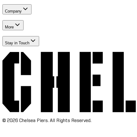
Company​​​​‌ ‍ ​‍​‍‌‍ ‌ ​‍‌‍‍‌‌‍‌ ‌‍‍‌‌‍ ‍​‍​‍​ ‍‍​‍​‍‌ ​ ‌‍​‌‌‍ ‍‌‍‍‌‌ ‌​‌ ‍‌​‍ ‍‌‍‍‌‌‍ ​‍​‍​‍ ​​‍​‍‌‍‍​‌ ​‍‌‍‌‌‌‍‌‍​‍​‍​ ‍‍​‍​‍‌‍‍​‌ ‌​‌ ‌​‌ ​​‌ ​ ​ ‍‍​‍ ​‍ ‌‍​ ‌‍‍​‌‍‌‌‌‍ ​‌ ​ ‌‍‌‌‌‍​‌‌ ​​‌‍‍‌‌‍‌‌‌ ​‍‌ ​ ​‍ ‍‌ ​ ‌‍​‌‌‍ ‍‌‍‍‌‌ ‌​‌ ‍‌​‍ ‍‌ ​ ‌ ‌​‌ ‌‌‌‍‌​‌‍‍‌‌‍ ​‍ ‌‍‍‌‌‍ ‍‌ ‌​‌‍‌‌‌‍ ‍‌ ‌​​‍ ‌‍‌‌‌‍‌​‌‍‍‌‌ ‌​​‍ ‌‍ ‌‌‍ ‌‍‌​‌‍‌‌​ ‌‌ ​​‌ ​‍‌‍‌‌‌ ​ ‌‍‌‌‌‍ ‍‌ ‌​‌‍​‌‌ ‌​‌‍‍‌‌‍ ‌‍ ‍​ ‍ ‌‍‍‌‌‍‌​​ ‌‌‍‌‍‌‍ ‌‍ ‌ ‌​‌‍‌‌‌ ​‍​ ‍ ‌ ‌​‌ ‍‌‌ ​​‌‍‌‌​ ‌‌‍‌‍‌‍ ‌‍ ‌ ‌​‌‍‌‌‌ ​‍​ ‍ ‌ ​​‌‍​‌‌ ‌​‌‍‍​​ ‌‌‍​ ‌‍ ‌‍ ​‌ ‌‌‌‍ ‌‌‍ ‍‌ ​ ​‍‌‌​ ‌‌‌​​‍‌‌ ‌‍‍ ‌‍‌‌‌ ‍‌​‍‌‌​ ​ ‌​‌​​‍‌‌​ ​ ‌​‌​​‍‌‌​ ​‍​ ​‍‌‍​ ​ ​ ​ ‌​​ ​​‌‍​ ​ ‌‍‌‍‌​​ ‌​‌‍‌‍‌‍‌‌‌‍‌‌‌‍‌​​‍‌‌​ ​‍​ ​‍​‍‌‌​ ‌‌‌​‌​​‍ ‍‌ ‌​‌‍‍‌‌ ‌​‌‍ ​‌‍‌‌​ ‌‍​‍‌‍​‌‌ ​ ‌‍‌‌‌‌‌‌‌ ​‍‌‍ ​​ ‌‌‍‍​‌ ‌​‌ ‌​‌ ​​‌ ​ ​‍‌‌​ ​ ‌​​‌​‍‌‌​ ​‍‌​‌‍​‍‌‌​ ​‍‌​‌‍‌‍​ ‌‍‍​‌‍‌‌‌‍ ​‌ ​ ‌‍‌‌‌‍​‌‌ ​​‌‍‍‌‌‍‌‌‌ ​‍‌ ​ ​‍ ‍‌ ​ ‌‍​‌‌‍ ‍‌‍‍‌‌ ‌​‌ ‍‌​‍ ‍‌ ​ ‌ ‌​‌ ‌‌‌‍‌​‌‍‍‌‌‍ ​‍‌‍‌‍‍‌‌‍‌​​ ‌‌‍‌‍‌‍ ‌‍ ‌ ‌​‌‍‌‌‌ ​‍​‍‌‍‌ ‌​‌ ‍‌‌ ​​‌‍‌‌​ ‌‌‍‌‍‌‍ ‌‍ ‌ ‌​‌‍‌‌‌ ​‍​‍‌‍‌ ​​‌‍​‌‌ ‌​‌‍‍​​ ‌‌‍​ ‌‍ ‌‍ ​‌ ‌‌‌‍ ‌‌‍ ‍‌ ​ ​‍‌‌​ ‌‌‌​​‍‌‌ ‌‍‍ ‌‍‌‌‌ ‍‌​‍‌‌​ ​ ‌​‌​​‍‌‌​ ​ ‌​‌​​‍‌‌​ ​‍​ ​‍‌‍​ ​ ​ ​ ‌​​ ​​‌‍​ ​ ‌‍‌‍‌​​ ‌​‌‍‌‍‌‍‌‌‌‍‌‌‌‍‌​​‍‌‌​ ​‍​ ​‍​‍‌‌​ ‌‌‌​‌​​‍ ‍‌ ‌​‌‍‍‌‌ ‌​‌‍ ​‌‍‌‌​‍‌‍‌ ​​‌‍‌‌‌ ​‍‌ ​ ‌ ​​‌‍‌‌‌‍​ ‌ ‌​‌‍‍‌‌ ‌‍‌‍‌‌​ ‌‌ ​​‌ ‌‌‌‍​‍‌‍ ​‌‍‍‌‌ ​ ‌‍‍​‌‍‌‌‌‍‌​​‍​‍‌ ‌
More​​​​‌ ‍ ​‍​‍‌‍ ‌ ​‍‌‍‍‌‌‍‌ ‌‍‍‌‌‍ ‍​‍​‍​ ‍‍​‍​‍‌ ​ ‌‍​‌‌‍ ‍‌‍‍‌‌ ‌​‌ ‍‌​‍ ‍‌‍‍‌‌‍ ​‍​‍​‍ ​​‍​‍‌‍‍​‌ ​‍‌‍‌‌‌‍‌‍​‍​‍​ ‍‍​‍​‍‌‍‍​‌ ‌​‌ ‌​‌ ​​‌ ​ ​ ‍‍​‍ ​‍ ‌‍​ ‌‍‍​‌‍‌‌‌‍ ​‌ ​ ‌‍‌‌‌‍​‌‌ ​​‌‍‍‌‌‍‌‌‌ ​‍‌ ​ ​‍ ‍‌ ​ ‌‍​‌‌‍ ‍‌‍‍‌‌ ‌​‌ ‍‌​‍ ‍‌ ​ ‌ ‌​‌ ‌‌‌‍‌​‌‍‍‌‌‍ ​‍ ‌‍‍‌‌‍ ‍‌ ‌​‌‍‌‌‌‍ ‍‌ ‌​​‍ ‌‍‌‌‌‍‌​‌‍‍‌‌ ‌​​‍ ‌‍ ‌‌‍ ‌‍‌​‌‍‌‌​ ‌‌ ​​‌ ​‍‌‍‌‌‌ ​ ‌‍‌‌‌‍ ‍‌ ‌​‌‍​‌‌ ‌​‌‍‍‌‌‍ ‌‍ ‍​ ‍ ‌‍‍‌‌‍‌​​ ‌‌‍‌‍‌‍ ‌‍ ‌ ‌​‌‍‌‌‌ ​‍​ ‍ ‌ ‌​‌ ‍‌‌ ​​‌‍‌‌​ ‌‌‍‌‍‌‍ ‌‍ ‌ ‌​‌‍‌‌‌ ​‍​ ‍ ‌ ​​‌‍​‌‌ ‌​‌‍‍​​ ‌‌‍​ ‌‍ ‌‍ ​‌ ‌‌‌‍ ‌‌‍ ‍‌ ​ ​‍‌‌​ ‌‌‌​​‍‌‌ ‌‍‍ ‌‍‌‌‌ ‍‌​‍‌‌​ ​ ‌​‌​​‍‌‌​ ​ ‌​‌​​‍‌‌​ ​‍​ ​‍​ ‌‌​ ​ ​ ‌‌​ ‍‌‌‍​ ​ ​‍‌‍‌​​ ‍​‌‍​‌​ ‍​​ ​ ​ ​ ​‍‌‌​ ​‍​ ​‍​‍‌‌​ ‌‌‌​‌​​‍ ‍‌ ‌​‌‍‍‌‌ ‌​‌‍ ​‌‍‌‌​ ‌‍​‍‌‍​‌‌ ​ ‌‍‌‌‌‌‌‌‌ ​‍‌‍ ​​ ‌‌‍‍​‌ ‌​‌ ‌​‌ ​​‌ ​ ​‍‌‌​ ​ ‌​​‌​‍‌‌​ ​‍‌​‌‍​‍‌‌​ ​‍‌​‌‍‌‍​ ‌‍‍​‌‍‌‌‌‍ ​‌ ​ ‌‍‌‌‌‍​‌‌ ​​‌‍‍‌‌‍‌‌‌ ​‍‌ ​ ​‍ ‍‌ ​ ‌‍​‌‌‍ ‍‌‍‍‌‌ ‌​‌ ‍‌​‍ ‍‌ ​ ‌ ‌​‌ ‌‌‌‍‌​‌‍‍‌‌‍ ​‍‌‍‌‍‍‌‌‍‌​​ ‌‌‍‌‍‌‍ ‌‍ ‌ ‌​‌‍‌‌‌ ​‍​‍‌‍‌ ‌​‌ ‍‌‌ ​​‌‍‌‌​ ‌‌‍‌‍‌‍ ‌‍ ‌ ‌​‌‍‌‌‌ ​‍​‍‌‍‌ ​​‌‍​‌‌ ‌​‌‍‍​​ ‌‌‍​ ‌‍ ‌‍ ​‌ ‌‌‌‍ ‌‌‍ ‍‌ ​ ​‍‌‌​ ‌‌‌​​‍‌‌ ‌‍‍ ‌‍‌‌‌ ‍‌​‍‌‌​ ​ ‌​‌​​‍‌‌​ ​ ‌​‌​​‍‌‌​ ​‍​ ​‍​ ‌‌​ ​ ​ ‌‌​ ‍‌‌‍​ ​ ​‍‌‍‌​​ ‍​‌‍​‌​ ‍​​ ​ ​ ​ ​‍‌‌​ ​‍​ ​‍​‍‌‌​ ‌‌‌​‌​​‍ ‍‌ ‌​‌‍‍‌‌ ‌​‌‍ ​‌‍‌‌​‍‌‍‌ ​​‌‍‌‌‌ ​‍‌ ​ ‌ ​​‌‍‌‌‌‍​ ‌ ‌​‌‍‍‌‌ ‌‍‌‍‌‌​ ‌‌ ​​‌ ‌‌‌‍​‍‌‍ ​‌‍‍‌‌ ​ ‌‍‍​‌‍‌‌‌‍‌​​‍​‍‌ ‌
Stay in Touch​​​​‌ ‍ ​‍​‍‌‍ ‌ ​‍‌‍‍‌‌‍‌ ‌‍‍‌‌‍ ‍​‍​‍​ ‍‍​‍​‍‌ ​ ‌‍​‌‌‍ ‍‌‍‍‌‌ ‌​‌ ‍‌​‍ ‍‌‍‍‌‌‍ ​‍​‍​‍ ​​‍​‍‌‍‍​‌ ​‍‌‍‌‌‌‍‌‍​‍​‍​ ‍‍​‍​‍‌‍‍​‌ ‌​‌ ‌​‌ ​​‌ ​ ​ ‍‍​‍ ​‍ ‌‍​ ‌‍‍​‌‍‌‌‌‍ ​‌ ​ ‌‍‌‌‌‍​‌‌ ​​‌‍‍‌‌‍‌‌‌ ​‍‌ ​ ​‍ ‍‌ ​ ‌‍​‌‌‍ ‍‌‍‍‌‌ ‌​‌ ‍‌​‍ ‍‌ ​ ‌ ‌​‌ ‌‌‌‍‌​‌‍‍‌‌‍ ​‍ ‌‍‍‌‌‍ ‍‌ ‌​‌‍‌‌‌‍ ‍‌ ‌​​‍ ‌‍‌‌‌‍‌​‌‍‍‌‌ ‌​​‍ ‌‍ ‌‌‍ ‌‍‌​‌‍‌‌​ ‌‌ ​​‌ ​‍‌‍‌‌‌ ​ ‌‍‌‌‌‍ ‍‌ ‌​‌‍​‌‌ ‌​‌‍‍‌‌‍ ‌‍ ‍​ ‍ ‌‍‍‌‌‍‌​​ ‌‌‍‌‍‌‍ ‌‍ ‌ ‌​‌‍‌‌‌ ​‍​ ‍ ‌ ‌​‌ ‍‌‌ ​​‌‍‌‌​ ‌‌‍‌‍‌‍ ‌‍ ‌ ‌​‌‍‌‌‌ ​‍​ ‍ ‌ ​​‌‍​‌‌ ‌​‌‍‍​​ ‌‌‍​ ‌‍ ‌‍ ​‌ ‌‌‌‍ ‌‌‍ ‍‌ ​ ​‍‌‌​ ‌‌‌​​‍‌‌ ‌‍‍ ‌‍‌‌‌ ‍‌​‍‌‌​ ​ ‌​‌​​‍‌‌​ ​ ‌​‌​​‍‌‌​ ​‍​ ​‍​ ‍​‌‍​‍‌‍‌​​ ​‌‌‍​‍‌‍‌‌‌‍‌‌‌‍‌​‌‍​‌​ ​‍‌‍‌‌‌‍​‌​‍‌‌​ ​‍​ ​‍​‍‌‌​ ‌‌‌​‌​​‍ ‍‌ ‌​‌‍‍‌‌ ‌​‌‍ ​‌‍‌‌​ ‌‍​‍‌‍​‌‌ ​ ‌‍‌‌‌‌‌‌‌ ​‍‌‍ ​​ ‌‌‍‍​‌ ‌​‌ ‌​‌ ​​‌ ​ ​‍‌‌​ ​ ‌​​‌​‍‌‌​ ​‍‌​‌‍​‍‌‌​ ​‍‌​‌‍‌‍​ ‌‍‍​‌‍‌‌‌‍ ​‌ ​ ‌‍‌‌‌‍​‌‌ ​​‌‍‍‌‌‍‌‌‌ ​‍‌ ​ ​‍ ‍‌ ​ ‌‍​‌‌‍ ‍‌‍‍‌‌ ‌​‌ ‍‌​‍ ‍‌ ​ ‌ ‌​‌ ‌‌‌‍‌​‌‍‍‌‌‍ ​‍‌‍‌‍‍‌‌‍‌​​ ‌‌‍‌‍‌‍ ‌‍ ‌ ‌​‌‍‌‌‌ ​‍​‍‌‍‌ ‌​‌ ‍‌‌ ​​‌‍‌‌​ ‌‌‍‌‍‌‍ ‌‍ ‌ ‌​‌‍‌‌‌ ​‍​‍‌‍‌ ​​‌‍​‌‌ ‌​‌‍‍​​ ‌‌‍​ ‌‍ ‌‍ ​‌ ‌‌‌‍ ‌‌‍ ‍‌ ​ ​‍‌‌​ ‌‌‌​​‍‌‌ ‌‍‍ ‌‍‌‌‌ ‍‌​‍‌‌​ ​ ‌​‌​​‍‌‌​ ​ ‌​‌​​‍‌‌​ ​‍​ ​‍​ ‍​‌‍​‍‌‍‌​​ ​‌‌‍​‍‌‍‌‌‌‍‌‌‌‍‌​‌‍​‌​ ​‍‌‍‌‌‌‍​‌​‍‌‌​ ​‍​ ​‍​‍‌‌​ ‌‌‌​‌​​‍ ‍‌ ‌​‌‍‍‌‌ ‌​‌‍ ​‌‍‌‌​‍‌‍‌ ​​‌‍‌‌‌ ​‍‌ ​ ‌ ​​‌‍‌‌‌‍​ ‌ ‌​‌‍‍‌‌ ‌‍‌‍‌‌​ ‌‌ ​​‌ ‌‌‌‍​‍‌‍ ​‌‍‍‌‌ ​ ‌‍‍​‌‍‌‌‌‍‌​​‍​‍‌ ‌
©
2026
Chelsea Piers. All Rights Reserved.​​​​‌ ‍ ​‍​‍‌‍ ‌ ​‍‌‍‍‌‌‍‌ ‌‍‍‌‌‍ ‍​‍​‍​ ‍‍​‍​‍‌ ​ ‌‍​‌‌‍ ‍‌‍‍‌‌ ‌​‌ ‍‌​‍ ‍‌‍‍‌‌‍ ​‍​‍​‍ ​​‍​‍‌‍‍​‌ ​‍‌‍‌‌‌‍‌‍​‍​‍​ ‍‍​‍​‍‌‍‍​‌ ‌​‌ ‌​‌ ​​‌ ​ ​ ‍‍​‍ ​‍ ‌‍​ ‌‍‍​‌‍‌‌‌‍ ​‌ ​ ‌‍‌‌‌‍​‌‌ ​​‌‍‍‌‌‍‌‌‌ ​‍‌ ​ ​‍ ‍‌ ​ ‌‍​‌‌‍ ‍‌‍‍‌‌ ‌​‌ ‍‌​‍ ‍‌ ​ ‌ ‌​‌ ‌‌‌‍‌​‌‍‍‌‌‍ ​‍ ‌‍‍‌‌‍ ‍‌ ‌​‌‍‌‌‌‍ ‍‌ ‌​​‍ ‌‍‌‌‌‍‌​‌‍‍‌‌ ‌​​‍ ‌‍ ‌‌‍ ‌‍‌​‌‍‌‌​ ‌‌ ​​‌ ​‍‌‍‌‌‌ ​ ‌‍‌‌‌‍ ‍‌ ‌​‌‍​‌‌ ‌​‌‍‍‌‌‍ ‌‍ ‍​ ‍ ‌‍‍‌‌‍‌​​ ‌‌‍‌‍‌‍ ‌‍ ‌ ‌​‌‍‌‌‌ ​‍​ ‍ ‌ ‌​‌ ‍‌‌ ​​‌‍‌‌​ ‌‌‍‌‍‌‍ ‌‍ ‌ ‌​‌‍‌‌‌ ​‍​ ‍ ‌ ​​‌‍​‌‌ ‌​‌‍‍​​ ‌‌ ​ ‌ ‌‌‌‍​‍‌ ‌​‌‍‍‌‌ ‌​‌‍ ​‌‍‌‌​ ‌‍​‍‌‍​‌‌ ​ ‌‍‌‌‌‌‌‌‌ ​‍‌‍ ​​ ‌‌‍‍​‌ ‌​‌ ‌​‌ ​​‌ ​ ​‍‌‌​ ​ ‌​​‌​‍‌‌​ ​‍‌​‌‍​‍‌‌​ ​‍‌​‌‍‌‍​ ‌‍‍​‌‍‌‌‌‍ ​‌ ​ ‌‍‌‌‌‍​‌‌ ​​‌‍‍‌‌‍‌‌‌ ​‍‌ ​ ​‍ ‍‌ ​ ‌‍​‌‌‍ ‍‌‍‍‌‌ ‌​‌ ‍‌​‍ ‍‌ ​ ‌ ‌​‌ ‌‌‌‍‌​‌‍‍‌‌‍ ​‍‌‍‌‍‍‌‌‍‌​​ ‌‌‍‌‍‌‍ ‌‍ ‌ ‌​‌‍‌‌‌ ​‍​‍‌‍‌ ‌​‌ ‍‌‌ ​​‌‍‌‌​ ‌‌‍‌‍‌‍ ‌‍ ‌ ‌​‌‍‌‌‌ ​‍​‍‌‍‌ ​​‌‍​‌‌ ‌​‌‍‍​​ ‌‌ ​ ‌ ‌‌‌‍​‍‌ ‌​‌‍‍‌‌ ‌​‌‍ ​‌‍‌‌​‍‌‍‌ ​​‌‍‌‌‌ ​‍‌ ​ ‌ ​​‌‍‌‌‌‍​ ‌ ‌​‌‍‍‌‌ ‌‍‌‍‌‌​ ‌‌ ​​‌ ‌‌‌‍​‍‌‍ ​‌‍‍‌‌ ​ ‌‍‍​‌‍‌‌‌‍‌​​‍​‍‌ ‌