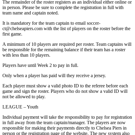
The remainder of the roster registers as an individual either online or
in person. Please be sure to complete the registration in full with
team name and captain noted.​​​​‌ ‍ ​‍​‍‌‍ ‌ ​‍‌‍‍‌‌‍‌ ‌‍‍‌‌‍ ‍​‍​‍​ ‍‍​‍​‍‌ ​ ‌‍​‌‌‍ ‍‌‍‍‌‌ ‌​‌ ‍‌​‍ ‍‌‍‍‌‌‍ ​‍​‍​‍ ​​‍​‍‌‍‍​‌ ​‍‌‍‌‌‌‍‌‍​‍​‍​ ‍‍​‍​‍‌‍‍​‌ ‌​‌ ‌​‌ ​​‌ ​ ​ ‍‍​‍ ​‍ ‌‍​ ‌‍‍​‌‍‌‌‌‍ ​‌ ​ ‌‍‌‌‌‍​‌‌ ​​‌‍‍‌‌‍‌‌‌ ​‍‌ ​ ​‍ ‍‌ ​ ‌‍​‌‌‍ ‍‌‍‍‌‌ ‌​‌ ‍‌​‍ ‍‌ ​ ‌ ‌​‌ ‌‌‌‍‌​‌‍‍‌‌‍ ​‍ ‌‍‍‌‌‍ ‍‌ ‌​‌‍‌‌‌‍ ‍‌ ‌​​‍ ‌‍‌‌‌‍‌​‌‍‍‌‌ ‌​​‍ ‌‍ ‌‌‍ ‌‍‌​‌‍‌‌​ ‌‌ ​​‌ ​‍‌‍‌‌‌ ​ ‌‍‌‌‌‍ ‍‌ ‌​‌‍​‌‌ ‌​‌‍‍‌‌‍ ‌‍ ‍​ ‍ ‌‍‍‌‌‍‌​​ ‌‌‍​‍​ ‌‌​ ‍​​ ‍‌​ ​‌​ ‍​‌‍‌‍​ ‍​​‍ ‌‌‍​‌‌‍​ ​ ‍​​ ‌​​‍ ‌​ ‌​​ ‌ ‌‍​‍​ ​‌​‍ ‌​ ‍​​ ​​​ ‌‌‌‍‌​​‍ ‌​ ​​​ ‌ ​ ​‌‌‍‌‍​ ​‌​ ‌‌​ ‍​​ ‍‌​ ‍​​ ‌‌​ ‌‌​ ​​​ ‍ ‌ ‌​‌ ‍‌‌ ​​‌‍‌‌​ ‌‌‍‌‍‌‍​‌‌ ​‌​ ‍ ‌ ​​‌‍​‌‌ ‌​‌‍‍​​ ‌‌ ​‍‌‍‍‌‌‍​ ‌‍‍​‌‌‌​‌‍‌‌‌ ‍​‌ ‌​​‍‌‌​ ‌‌‌​​‍‌‌ ‌‍‍ ‌‍‌‌‌ ‍‌​‍‌‌​ ​ ‌​‌​​‍‌‌​ ​ ‌​‌​​‍‌‌​ ​‍​ ​‍‌‍‌‍‌‍‌‍​ ​ ‌‍​ ‌‍‌​​ ‍​​ ​ ​ ​ ​ ‌‌‌‍‌​​ ‌‍​ ‍‌​‍‌‌​ ​‍​ ​‍​‍‌‌​ ‌‌‌​‌​​‍ ‍‌‍​ ‌‍‍​‌‍‍‌‌‍ ​‌‍‌​‌ ​‍‌‍‌‌‌‍ ‍​‍‌‌​ ‌‌‌​​‍‌‌ ‌‍‍ ‌‍‌‌‌ ‍‌​‍‌‌​ ​ ‌​‌​​‍‌‌​ ​ ‌​‌​​‍‌‌​ ​‍​ ​‍​ ​ ‌‍‌‍​ ​‍​ ‌‍​ ‍​​ ‌​​ ​‍‌‍‌‌​ ​ ​ ​ ​ ‌​​ ​​​‍‌‌​ ​‍​ ​‍​‍‌‌​ ‌‌‌​‌​​‍ ‍‌ ‌​‌‍‌‌‌ ‍​‌ ‌​​ ‌‍​‍‌‍​‌‌ ​ ‌‍‌‌‌‌‌‌‌ ​‍‌‍ ​​ ‌‌‍‍​‌ ‌​‌ ‌​‌ ​​‌ ​ ​‍‌‌​ ​ ‌​​‌​‍‌‌​ ​‍‌​‌‍​‍‌‌​ ​‍‌​‌‍‌‍​ ‌‍‍​‌‍‌‌‌‍ ​‌ ​ ‌‍‌‌‌‍​‌‌ ​​‌‍‍‌‌‍‌‌‌ ​‍‌ ​ ​‍ ‍‌ ​ ‌‍​‌‌‍ ‍‌‍‍‌‌ ‌​‌ ‍‌​‍ ‍‌ ​ ‌ ‌​‌ ‌‌‌‍‌​‌‍‍‌‌‍ ​‍‌‍‌‍‍‌‌‍‌​​ ‌‌‍​‍​ ‌‌​ ‍​​ ‍‌​ ​‌​ ‍​‌‍‌‍​ ‍​​‍ ‌‌‍​‌‌‍​ ​ ‍​​ ‌​​‍ ‌​ ‌​​ ‌ ‌‍​‍​ ​‌​‍ ‌​ ‍​​ ​​​ ‌‌‌‍‌​​‍ ‌​ ​​​ ‌ ​ ​‌‌‍‌‍​ ​‌​ ‌‌​ ‍​​ ‍‌​ ‍​​ ‌‌​ ‌‌​ ​​​‍‌‍‌ ‌​‌ ‍‌‌ ​​‌‍‌‌​ ‌‌‍‌‍‌‍​‌‌ ​‌​‍‌‍‌ ​​‌‍​‌‌ ‌​‌‍‍​​ ‌‌ ​‍‌‍‍‌‌‍​ ‌‍‍​‌‌‌​‌‍‌‌‌ ‍​‌ ‌​​‍‌‌​ ‌‌‌​​‍‌‌ ‌‍‍ ‌‍‌‌‌ ‍‌​‍‌‌​ ​ ‌​‌​​‍‌‌​ ​ ‌​‌​​‍‌‌​ ​‍​ ​‍‌‍‌‍‌‍‌‍​ ​ ‌‍​ ‌‍‌​​ ‍​​ ​ ​ ​ ​ ‌‌‌‍‌​​ ‌‍​ ‍‌​‍‌‌​ ​‍​ ​‍​‍‌‌​ ‌‌‌​‌​​‍ ‍‌‍​ ‌‍‍​‌‍‍‌‌‍ ​‌‍‌​‌ ​‍‌‍‌‌‌‍ ‍​‍‌‌​ ‌‌‌​​‍‌‌ ‌‍‍ ‌‍‌‌‌ ‍‌​‍‌‌​ ​ ‌​‌​​‍‌‌​ ​ ‌​‌​​‍‌‌​ ​‍​ ​‍​ ​ ‌‍‌‍​ ​‍​ ‌‍​ ‍​​ ‌​​ ​‍‌‍‌‌​ ​ ​ ​ ​ ‌​​ ​​​‍‌‌​ ​‍​ ​‍​‍‌‌​ ‌‌‌​‌​​‍ ‍‌ ‌​‌‍‌‌‌ ‍​‌ ‌​​‍‌‍‌ ​​‌‍‌‌‌ ​‍‌ ​ ‌ ​​‌‍‌‌‌‍​ ‌ ‌​‌‍‍‌‌ ‌‍‌‍‌‌​ ‌‌ ​​‌ ‌‌‌‍​‍‌‍ ​‌‍‍‌‌ ​ ‌‍‍​‌‍‌‌‌‍‌​​‍​‍‌ ‌
It is mandatory for the team captain to email soccer-
ct@chelseapiers.com with the list of players on the roster before the
first game.​​​​‌ ‍ ​‍​‍‌‍ ‌ ​‍‌‍‍‌‌‍‌ ‌‍‍‌‌‍ ‍​‍​‍​ ‍‍​‍​‍‌ ​ ‌‍​‌‌‍ ‍‌‍‍‌‌ ‌​‌ ‍‌​‍ ‍‌‍‍‌‌‍ ​‍​‍​‍ ​​‍​‍‌‍‍​‌ ​‍‌‍‌‌‌‍‌‍​‍​‍​ ‍‍​‍​‍‌‍‍​‌ ‌​‌ ‌​‌ ​​‌ ​ ​ ‍‍​‍ ​‍ ‌‍​ ‌‍‍​‌‍‌‌‌‍ ​‌ ​ ‌‍‌‌‌‍​‌‌ ​​‌‍‍‌‌‍‌‌‌ ​‍‌ ​ ​‍ ‍‌ ​ ‌‍​‌‌‍ ‍‌‍‍‌‌ ‌​‌ ‍‌​‍ ‍‌ ​ ‌ ‌​‌ ‌‌‌‍‌​‌‍‍‌‌‍ ​‍ ‌‍‍‌‌‍ ‍‌ ‌​‌‍‌‌‌‍ ‍‌ ‌​​‍ ‌‍‌‌‌‍‌​‌‍‍‌‌ ‌​​‍ ‌‍ ‌‌‍ ‌‍‌​‌‍‌‌​ ‌‌ ​​‌ ​‍‌‍‌‌‌ ​ ‌‍‌‌‌‍ ‍‌ ‌​‌‍​‌‌ ‌​‌‍‍‌‌‍ ‌‍ ‍​ ‍ ‌‍‍‌‌‍‌​​ ‌‌‍​‍​ ‌‌​ ‍​​ ‍‌​ ​‌​ ‍​‌‍‌‍​ ‍​​‍ ‌‌‍​‌‌‍​ ​ ‍​​ ‌​​‍ ‌​ ‌​​ ‌ ‌‍​‍​ ​‌​‍ ‌​ ‍​​ ​​​ ‌‌‌‍‌​​‍ ‌​ ​​​ ‌ ​ ​‌‌‍‌‍​ ​‌​ ‌‌​ ‍​​ ‍‌​ ‍​​ ‌‌​ ‌‌​ ​​​ ‍ ‌ ‌​‌ ‍‌‌ ​​‌‍‌‌​ ‌‌‍‌‍‌‍​‌‌ ​‌​ ‍ ‌ ​​‌‍​‌‌ ‌​‌‍‍​​ ‌‌ ​‍‌‍‍‌‌‍​ ‌‍‍​‌‌‌​‌‍‌‌‌ ‍​‌ ‌​​‍‌‌​ ‌‌‌​​‍‌‌ ‌‍‍ ‌‍‌‌‌ ‍‌​‍‌‌​ ​ ‌​‌​​‍‌‌​ ​ ‌​‌​​‍‌‌​ ​‍​ ​‍​ ‍‌​ ‌ ​ ‌‍‌‍‌​‌‍​‌​ ​ ‌‍‌​​ ‌ ​ ​‍‌‍‌​‌‍​ ​ ​​​‍‌‌​ ​‍​ ​‍​‍‌‌​ ‌‌‌​‌​​‍ ‍‌‍​ ‌‍‍​‌‍‍‌‌‍ ​‌‍‌​‌ ​‍‌‍‌‌‌‍ ‍​‍‌‌​ ‌‌‌​​‍‌‌ ‌‍‍ ‌‍‌‌‌ ‍‌​‍‌‌​ ​ ‌​‌​​‍‌‌​ ​ ‌​‌​​‍‌‌​ ​‍​ ​‍​ ‌‍​ ​ ‌‍​ ​ ‍‌‌‍‌‌​ ​​‌‍‌​​ ​​​ ‌‌​ ‍‌‌‍‌​‌‍‌​​‍‌‌​ ​‍​ ​‍​‍‌‌​ ‌‌‌​‌​​‍ ‍‌ ‌​‌‍‌‌‌ ‍​‌ ‌​​ ‌‍​‍‌‍​‌‌ ​ ‌‍‌‌‌‌‌‌‌ ​‍‌‍ ​​ ‌‌‍‍​‌ ‌​‌ ‌​‌ ​​‌ ​ ​‍‌‌​ ​ ‌​​‌​‍‌‌​ ​‍‌​‌‍​‍‌‌​ ​‍‌​‌‍‌‍​ ‌‍‍​‌‍‌‌‌‍ ​‌ ​ ‌‍‌‌‌‍​‌‌ ​​‌‍‍‌‌‍‌‌‌ ​‍‌ ​ ​‍ ‍‌ ​ ‌‍​‌‌‍ ‍‌‍‍‌‌ ‌​‌ ‍‌​‍ ‍‌ ​ ‌ ‌​‌ ‌‌‌‍‌​‌‍‍‌‌‍ ​‍‌‍‌‍‍‌‌‍‌​​ ‌‌‍​‍​ ‌‌​ ‍​​ ‍‌​ ​‌​ ‍​‌‍‌‍​ ‍​​‍ ‌‌‍​‌‌‍​ ​ ‍​​ ‌​​‍ ‌​ ‌​​ ‌ ‌‍​‍​ ​‌​‍ ‌​ ‍​​ ​​​ ‌‌‌‍‌​​‍ ‌​ ​​​ ‌ ​ ​‌‌‍‌‍​ ​‌​ ‌‌​ ‍​​ ‍‌​ ‍​​ ‌‌​ ‌‌​ ​​​‍‌‍‌ ‌​‌ ‍‌‌ ​​‌‍‌‌​ ‌‌‍‌‍‌‍​‌‌ ​‌​‍‌‍‌ ​​‌‍​‌‌ ‌​‌‍‍​​ ‌‌ ​‍‌‍‍‌‌‍​ ‌‍‍​‌‌‌​‌‍‌‌‌ ‍​‌ ‌​​‍‌‌​ ‌‌‌​​‍‌‌ ‌‍‍ ‌‍‌‌‌ ‍‌​‍‌‌​ ​ ‌​‌​​‍‌‌​ ​ ‌​‌​​‍‌‌​ ​‍​ ​‍​ ‍‌​ ‌ ​ ‌‍‌‍‌​‌‍​‌​ ​ ‌‍‌​​ ‌ ​ ​‍‌‍‌​‌‍​ ​ ​​​‍‌‌​ ​‍​ ​‍​‍‌‌​ ‌‌‌​‌​​‍ ‍‌‍​ ‌‍‍​‌‍‍‌‌‍ ​‌‍‌​‌ ​‍‌‍‌‌‌‍ ‍​‍‌‌​ ‌‌‌​​‍‌‌ ‌‍‍ ‌‍‌‌‌ ‍‌​‍‌‌​ ​ ‌​‌​​‍‌‌​ ​ ‌​‌​​‍‌‌​ ​‍​ ​‍​ ‌‍​ ​ ‌‍​ ​ ‍‌‌‍‌‌​ ​​‌‍‌​​ ​​​ ‌‌​ ‍‌‌‍‌​‌‍‌​​‍‌‌​ ​‍​ ​‍​‍‌‌​ ‌‌‌​‌​​‍ ‍‌ ‌​‌‍‌‌‌ ‍​‌ ‌​​‍‌‍‌ ​​‌‍‌‌‌ ​‍‌ ​ ‌ ​​‌‍‌‌‌‍​ ‌ ‌​‌‍‍‌‌ ‌‍‌‍‌‌​ ‌‌ ​​‌ ‌‌‌‍​‍‌‍ ​‌‍‍‌‌ ​ ‌‍‍​‌‍‌‌‌‍‌​​‍​‍‌ ‌
A minimum of 10 players are required per roster. Team captains will
be responsible for the remaining balance if their team has a roster
with less than 10 players.​​​​‌ ‍ ​‍​‍‌‍ ‌ ​‍‌‍‍‌‌‍‌ ‌‍‍‌‌‍ ‍​‍​‍​ ‍‍​‍​‍‌ ​ ‌‍​‌‌‍ ‍‌‍‍‌‌ ‌​‌ ‍‌​‍ ‍‌‍‍‌‌‍ ​‍​‍​‍ ​​‍​‍‌‍‍​‌ ​‍‌‍‌‌‌‍‌‍​‍​‍​ ‍‍​‍​‍‌‍‍​‌ ‌​‌ ‌​‌ ​​‌ ​ ​ ‍‍​‍ ​‍ ‌‍​ ‌‍‍​‌‍‌‌‌‍ ​‌ ​ ‌‍‌‌‌‍​‌‌ ​​‌‍‍‌‌‍‌‌‌ ​‍‌ ​ ​‍ ‍‌ ​ ‌‍​‌‌‍ ‍‌‍‍‌‌ ‌​‌ ‍‌​‍ ‍‌ ​ ‌ ‌​‌ ‌‌‌‍‌​‌‍‍‌‌‍ ​‍ ‌‍‍‌‌‍ ‍‌ ‌​‌‍‌‌‌‍ ‍‌ ‌​​‍ ‌‍‌‌‌‍‌​‌‍‍‌‌ ‌​​‍ ‌‍ ‌‌‍ ‌‍‌​‌‍‌‌​ ‌‌ ​​‌ ​‍‌‍‌‌‌ ​ ‌‍‌‌‌‍ ‍‌ ‌​‌‍​‌‌ ‌​‌‍‍‌‌‍ ‌‍ ‍​ ‍ ‌‍‍‌‌‍‌​​ ‌‌‍​‍​ ‌‌​ ‍​​ ‍‌​ ​‌​ ‍​‌‍‌‍​ ‍​​‍ ‌‌‍​‌‌‍​ ​ ‍​​ ‌​​‍ ‌​ ‌​​ ‌ ‌‍​‍​ ​‌​‍ ‌​ ‍​​ ​​​ ‌‌‌‍‌​​‍ ‌​ ​​​ ‌ ​ ​‌‌‍‌‍​ ​‌​ ‌‌​ ‍​​ ‍‌​ ‍​​ ‌‌​ ‌‌​ ​​​ ‍ ‌ ‌​‌ ‍‌‌ ​​‌‍‌‌​ ‌‌‍‌‍‌‍​‌‌ ​‌​ ‍ ‌ ​​‌‍​‌‌ ‌​‌‍‍​​ ‌‌ ​‍‌‍‍‌‌‍​ ‌‍‍​‌‌‌​‌‍‌‌‌ ‍​‌ ‌​​‍‌‌​ ‌‌‌​​‍‌‌ ‌‍‍ ‌‍‌‌‌ ‍‌​‍‌‌​ ​ ‌​‌​​‍‌‌​ ​ ‌​‌​​‍‌‌​ ​‍​ ​‍‌‍‌‍‌‍​‌‌‍​ ‌‍‌‌​ ​ ​ ‌ ​ ‍​​ ​ ‌‍‌‌​ ‌‌​ ​‍‌‍‌‍​‍‌‌​ ​‍​ ​‍​‍‌‌​ ‌‌‌​‌​​‍ ‍‌‍​ ‌‍‍​‌‍‍‌‌‍ ​‌‍‌​‌ ​‍‌‍‌‌‌‍ ‍​‍‌‌​ ‌‌‌​​‍‌‌ ‌‍‍ ‌‍‌‌‌ ‍‌​‍‌‌​ ​ ‌​‌​​‍‌‌​ ​ ‌​‌​​‍‌‌​ ​‍​ ​‍‌‍‌‍​ ‍​‌‍​ ​ ​‌‌‍‌‍​ ‍​​ ‍‌​ ​‍​ ‍‌​ ‍​​ ‍​‌‍​‍​‍‌‌​ ​‍​ ​‍​‍‌‌​ ‌‌‌​‌​​‍ ‍‌ ‌​‌‍‌‌‌ ‍​‌ ‌​​ ‌‍​‍‌‍​‌‌ ​ ‌‍‌‌‌‌‌‌‌ ​‍‌‍ ​​ ‌‌‍‍​‌ ‌​‌ ‌​‌ ​​‌ ​ ​‍‌‌​ ​ ‌​​‌​‍‌‌​ ​‍‌​‌‍​‍‌‌​ ​‍‌​‌‍‌‍​ ‌‍‍​‌‍‌‌‌‍ ​‌ ​ ‌‍‌‌‌‍​‌‌ ​​‌‍‍‌‌‍‌‌‌ ​‍‌ ​ ​‍ ‍‌ ​ ‌‍​‌‌‍ ‍‌‍‍‌‌ ‌​‌ ‍‌​‍ ‍‌ ​ ‌ ‌​‌ ‌‌‌‍‌​‌‍‍‌‌‍ ​‍‌‍‌‍‍‌‌‍‌​​ ‌‌‍​‍​ ‌‌​ ‍​​ ‍‌​ ​‌​ ‍​‌‍‌‍​ ‍​​‍ ‌‌‍​‌‌‍​ ​ ‍​​ ‌​​‍ ‌​ ‌​​ ‌ ‌‍​‍​ ​‌​‍ ‌​ ‍​​ ​​​ ‌‌‌‍‌​​‍ ‌​ ​​​ ‌ ​ ​‌‌‍‌‍​ ​‌​ ‌‌​ ‍​​ ‍‌​ ‍​​ ‌‌​ ‌‌​ ​​​‍‌‍‌ ‌​‌ ‍‌‌ ​​‌‍‌‌​ ‌‌‍‌‍‌‍​‌‌ ​‌​‍‌‍‌ ​​‌‍​‌‌ ‌​‌‍‍​​ ‌‌ ​‍‌‍‍‌‌‍​ ‌‍‍​‌‌‌​‌‍‌‌‌ ‍​‌ ‌​​‍‌‌​ ‌‌‌​​‍‌‌ ‌‍‍ ‌‍‌‌‌ ‍‌​‍‌‌​ ​ ‌​‌​​‍‌‌​ ​ ‌​‌​​‍‌‌​ ​‍​ ​‍‌‍‌‍‌‍​‌‌‍​ ‌‍‌‌​ ​ ​ ‌ ​ ‍​​ ​ ‌‍‌‌​ ‌‌​ ​‍‌‍‌‍​‍‌‌​ ​‍​ ​‍​‍‌‌​ ‌‌‌​‌​​‍ ‍‌‍​ ‌‍‍​‌‍‍‌‌‍ ​‌‍‌​‌ ​‍‌‍‌‌‌‍ ‍​‍‌‌​ ‌‌‌​​‍‌‌ ‌‍‍ ‌‍‌‌‌ ‍‌​‍‌‌​ ​ ‌​‌​​‍‌‌​ ​ ‌​‌​​‍‌‌​ ​‍​ ​‍‌‍‌‍​ ‍​‌‍​ ​ ​‌‌‍‌‍​ ‍​​ ‍‌​ ​‍​ ‍‌​ ‍​​ ‍​‌‍​‍​‍‌‌​ ​‍​ ​‍​‍‌‌​ ‌‌‌​‌​​‍ ‍‌ ‌​‌‍‌‌‌ ‍​‌ ‌​​‍‌‍‌ ​​‌‍‌‌‌ ​‍‌ ​ ‌ ​​‌‍‌‌‌‍​ ‌ ‌​‌‍‍‌‌ ‌‍‌‍‌‌​ ‌‌ ​​‌ ‌‌‌‍​‍‌‍ ​‌‍‍‌‌ ​ ‌‍‍​‌‍‌‌‌‍‌​​‍​‍‌ ‌
Players have until Week 2 to pay in full.​​​​‌ ‍ ​‍​‍‌‍ ‌ ​‍‌‍‍‌‌‍‌ ‌‍‍‌‌‍ ‍​‍​‍​ ‍‍​‍​‍‌ ​ ‌‍​‌‌‍ ‍‌‍‍‌‌ ‌​‌ ‍‌​‍ ‍‌‍‍‌‌‍ ​‍​‍​‍ ​​‍​‍‌‍‍​‌ ​‍‌‍‌‌‌‍‌‍​‍​‍​ ‍‍​‍​‍‌‍‍​‌ ‌​‌ ‌​‌ ​​‌ ​ ​ ‍‍​‍ ​‍ ‌‍​ ‌‍‍​‌‍‌‌‌‍ ​‌ ​ ‌‍‌‌‌‍​‌‌ ​​‌‍‍‌‌‍‌‌‌ ​‍‌ ​ ​‍ ‍‌ ​ ‌‍​‌‌‍ ‍‌‍‍‌‌ ‌​‌ ‍‌​‍ ‍‌ ​ ‌ ‌​‌ ‌‌‌‍‌​‌‍‍‌‌‍ ​‍ ‌‍‍‌‌‍ ‍‌ ‌​‌‍‌‌‌‍ ‍‌ ‌​​‍ ‌‍‌‌‌‍‌​‌‍‍‌‌ ‌​​‍ ‌‍ ‌‌‍ ‌‍‌​‌‍‌‌​ ‌‌ ​​‌ ​‍‌‍‌‌‌ ​ ‌‍‌‌‌‍ ‍‌ ‌​‌‍​‌‌ ‌​‌‍‍‌‌‍ ‌‍ ‍​ ‍ ‌‍‍‌‌‍‌​​ ‌‌‍​‍​ ‌‌​ ‍​​ ‍‌​ ​‌​ ‍​‌‍‌‍​ ‍​​‍ ‌‌‍​‌‌‍​ ​ ‍​​ ‌​​‍ ‌​ ‌​​ ‌ ‌‍​‍​ ​‌​‍ ‌​ ‍​​ ​​​ ‌‌‌‍‌​​‍ ‌​ ​​​ ‌ ​ ​‌‌‍‌‍​ ​‌​ ‌‌​ ‍​​ ‍‌​ ‍​​ ‌‌​ ‌‌​ ​​​ ‍ ‌ ‌​‌ ‍‌‌ ​​‌‍‌‌​ ‌‌‍‌‍‌‍​‌‌ ​‌​ ‍ ‌ ​​‌‍​‌‌ ‌​‌‍‍​​ ‌‌ ​‍‌‍‍‌‌‍​ ‌‍‍​‌‌‌​‌‍‌‌‌ ‍​‌ ‌​​‍‌‌​ ‌‌‌​​‍‌‌ ‌‍‍ ‌‍‌‌‌ ‍‌​‍‌‌​ ​ ‌​‌​​‍‌‌​ ​ ‌​‌​​‍‌‌​ ​‍​ ​‍‌‍​ ​ ‌‌​ ​ ‌‍‌‍​ ‍‌‌‍‌‍​ ‌‍​ ​‌‌‍‌​‌‍‌‌​ ​ ​ ​‌​‍‌‌​ ​‍​ ​‍​‍‌‌​ ‌‌‌​‌​​‍ ‍‌‍​ ‌‍‍​‌‍‍‌‌‍ ​‌‍‌​‌ ​‍‌‍‌‌‌‍ ‍​‍‌‌​ ‌‌‌​​‍‌‌ ‌‍‍ ‌‍‌‌‌ ‍‌​‍‌‌​ ​ ‌​‌​​‍‌‌​ ​ ‌​‌​​‍‌‌​ ​‍​ ​‍​ ‌‌​ ​‌​ ‍‌​ ​​‌‍‌​​ ​ ‌‍​‌​ ‌​​ ​ ​ ‌​​ ‌​‌‍​‌​‍‌‌​ ​‍​ ​‍​‍‌‌​ ‌‌‌​‌​​‍ ‍‌ ‌​‌‍‌‌‌ ‍​‌ ‌​​ ‌‍​‍‌‍​‌‌ ​ ‌‍‌‌‌‌‌‌‌ ​‍‌‍ ​​ ‌‌‍‍​‌ ‌​‌ ‌​‌ ​​‌ ​ ​‍‌‌​ ​ ‌​​‌​‍‌‌​ ​‍‌​‌‍​‍‌‌​ ​‍‌​‌‍‌‍​ ‌‍‍​‌‍‌‌‌‍ ​‌ ​ ‌‍‌‌‌‍​‌‌ ​​‌‍‍‌‌‍‌‌‌ ​‍‌ ​ ​‍ ‍‌ ​ ‌‍​‌‌‍ ‍‌‍‍‌‌ ‌​‌ ‍‌​‍ ‍‌ ​ ‌ ‌​‌ ‌‌‌‍‌​‌‍‍‌‌‍ ​‍‌‍‌‍‍‌‌‍‌​​ ‌‌‍​‍​ ‌‌​ ‍​​ ‍‌​ ​‌​ ‍​‌‍‌‍​ ‍​​‍ ‌‌‍​‌‌‍​ ​ ‍​​ ‌​​‍ ‌​ ‌​​ ‌ ‌‍​‍​ ​‌​‍ ‌​ ‍​​ ​​​ ‌‌‌‍‌​​‍ ‌​ ​​​ ‌ ​ ​‌‌‍‌‍​ ​‌​ ‌‌​ ‍​​ ‍‌​ ‍​​ ‌‌​ ‌‌​ ​​​‍‌‍‌ ‌​‌ ‍‌‌ ​​‌‍‌‌​ ‌‌‍‌‍‌‍​‌‌ ​‌​‍‌‍‌ ​​‌‍​‌‌ ‌​‌‍‍​​ ‌‌ ​‍‌‍‍‌‌‍​ ‌‍‍​‌‌‌​‌‍‌‌‌ ‍​‌ ‌​​‍‌‌​ ‌‌‌​​‍‌‌ ‌‍‍ ‌‍‌‌‌ ‍‌​‍‌‌​ ​ ‌​‌​​‍‌‌​ ​ ‌​‌​​‍‌‌​ ​‍​ ​‍‌‍​ ​ ‌‌​ ​ ‌‍‌‍​ ‍‌‌‍‌‍​ ‌‍​ ​‌‌‍‌​‌‍‌‌​ ​ ​ ​‌​‍‌‌​ ​‍​ ​‍​‍‌‌​ ‌‌‌​‌​​‍ ‍‌‍​ ‌‍‍​‌‍‍‌‌‍ ​‌‍‌​‌ ​‍‌‍‌‌‌‍ ‍​‍‌‌​ ‌‌‌​​‍‌‌ ‌‍‍ ‌‍‌‌‌ ‍‌​‍‌‌​ ​ ‌​‌​​‍‌‌​ ​ ‌​‌​​‍‌‌​ ​‍​ ​‍​ ‌‌​ ​‌​ ‍‌​ ​​‌‍‌​​ ​ ‌‍​‌​ ‌​​ ​ ​ ‌​​ ‌​‌‍​‌​‍‌‌​ ​‍​ ​‍​‍‌‌​ ‌‌‌​‌​​‍ ‍‌ ‌​‌‍‌‌‌ ‍​‌ ‌​​‍‌‍‌ ​​‌‍‌‌‌ ​‍‌ ​ ‌ ​​‌‍‌‌‌‍​ ‌ ‌​‌‍‍‌‌ ‌‍‌‍‌‌​ ‌‌ ​​‌ ‌‌‌‍​‍‌‍ ​‌‍‍‌‌ ​ ‌‍‍​‌‍‌‌‌‍‌​​‍​‍‌ ‌
Only when a player has paid will they receive a jersey.​​​​‌ ‍ ​‍​‍‌‍ ‌ ​‍‌‍‍‌‌‍‌ ‌‍‍‌‌‍ ‍​‍​‍​ ‍‍​‍​‍‌ ​ ‌‍​‌‌‍ ‍‌‍‍‌‌ ‌​‌ ‍‌​‍ ‍‌‍‍‌‌‍ ​‍​‍​‍ ​​‍​‍‌‍‍​‌ ​‍‌‍‌‌‌‍‌‍​‍​‍​ ‍‍​‍​‍‌‍‍​‌ ‌​‌ ‌​‌ ​​‌ ​ ​ ‍‍​‍ ​‍ ‌‍​ ‌‍‍​‌‍‌‌‌‍ ​‌ ​ ‌‍‌‌‌‍​‌‌ ​​‌‍‍‌‌‍‌‌‌ ​‍‌ ​ ​‍ ‍‌ ​ ‌‍​‌‌‍ ‍‌‍‍‌‌ ‌​‌ ‍‌​‍ ‍‌ ​ ‌ ‌​‌ ‌‌‌‍‌​‌‍‍‌‌‍ ​‍ ‌‍‍‌‌‍ ‍‌ ‌​‌‍‌‌‌‍ ‍‌ ‌​​‍ ‌‍‌‌‌‍‌​‌‍‍‌‌ ‌​​‍ ‌‍ ‌‌‍ ‌‍‌​‌‍‌‌​ ‌‌ ​​‌ ​‍‌‍‌‌‌ ​ ‌‍‌‌‌‍ ‍‌ ‌​‌‍​‌‌ ‌​‌‍‍‌‌‍ ‌‍ ‍​ ‍ ‌‍‍‌‌‍‌​​ ‌‌‍​‍​ ‌‌​ ‍​​ ‍‌​ ​‌​ ‍​‌‍‌‍​ ‍​​‍ ‌‌‍​‌‌‍​ ​ ‍​​ ‌​​‍ ‌​ ‌​​ ‌ ‌‍​‍​ ​‌​‍ ‌​ ‍​​ ​​​ ‌‌‌‍‌​​‍ ‌​ ​​​ ‌ ​ ​‌‌‍‌‍​ ​‌​ ‌‌​ ‍​​ ‍‌​ ‍​​ ‌‌​ ‌‌​ ​​​ ‍ ‌ ‌​‌ ‍‌‌ ​​‌‍‌‌​ ‌‌‍‌‍‌‍​‌‌ ​‌​ ‍ ‌ ​​‌‍​‌‌ ‌​‌‍‍​​ ‌‌ ​‍‌‍‍‌‌‍​ ‌‍‍​‌‌‌​‌‍‌‌‌ ‍​‌ ‌​​‍‌‌​ ‌‌‌​​‍‌‌ ‌‍‍ ‌‍‌‌‌ ‍‌​‍‌‌​ ​ ‌​‌​​‍‌‌​ ​ ‌​‌​​‍‌‌​ ​‍​ ​‍​ ‌ ‌‍​‍‌‍​‌‌‍‌‌‌‍‌‌‌‍​‌‌‍‌‍​ ​‌‌‍​‌​ ‌‍‌‍‌‌​ ​‍​‍‌‌​ ​‍​ ​‍​‍‌‌​ ‌‌‌​‌​​‍ ‍‌‍​ ‌‍‍​‌‍‍‌‌‍ ​‌‍‌​‌ ​‍‌‍‌‌‌‍ ‍​‍‌‌​ ‌‌‌​​‍‌‌ ‌‍‍ ‌‍‌‌‌ ‍‌​‍‌‌​ ​ ‌​‌​​‍‌‌​ ​ ‌​‌​​‍‌‌​ ​‍​ ​‍‌‍‌‌​ ​‍‌‍​ ​ ​‌​ ‌‌​ ‌‌​ ​ ‌‍‌​​ ​‌‌‍‌​‌‍‌‍​ ‌‌​‍‌‌​ ​‍​ ​‍​‍‌‌​ ‌‌‌​‌​​‍ ‍‌ ‌​‌‍‌‌‌ ‍​‌ ‌​​ ‌‍​‍‌‍​‌‌ ​ ‌‍‌‌‌‌‌‌‌ ​‍‌‍ ​​ ‌‌‍‍​‌ ‌​‌ ‌​‌ ​​‌ ​ ​‍‌‌​ ​ ‌​​‌​‍‌‌​ ​‍‌​‌‍​‍‌‌​ ​‍‌​‌‍‌‍​ ‌‍‍​‌‍‌‌‌‍ ​‌ ​ ‌‍‌‌‌‍​‌‌ ​​‌‍‍‌‌‍‌‌‌ ​‍‌ ​ ​‍ ‍‌ ​ ‌‍​‌‌‍ ‍‌‍‍‌‌ ‌​‌ ‍‌​‍ ‍‌ ​ ‌ ‌​‌ ‌‌‌‍‌​‌‍‍‌‌‍ ​‍‌‍‌‍‍‌‌‍‌​​ ‌‌‍​‍​ ‌‌​ ‍​​ ‍‌​ ​‌​ ‍​‌‍‌‍​ ‍​​‍ ‌‌‍​‌‌‍​ ​ ‍​​ ‌​​‍ ‌​ ‌​​ ‌ ‌‍​‍​ ​‌​‍ ‌​ ‍​​ ​​​ ‌‌‌‍‌​​‍ ‌​ ​​​ ‌ ​ ​‌‌‍‌‍​ ​‌​ ‌‌​ ‍​​ ‍‌​ ‍​​ ‌‌​ ‌‌​ ​​​‍‌‍‌ ‌​‌ ‍‌‌ ​​‌‍‌‌​ ‌‌‍‌‍‌‍​‌‌ ​‌​‍‌‍‌ ​​‌‍​‌‌ ‌​‌‍‍​​ ‌‌ ​‍‌‍‍‌‌‍​ ‌‍‍​‌‌‌​‌‍‌‌‌ ‍​‌ ‌​​‍‌‌​ ‌‌‌​​‍‌‌ ‌‍‍ ‌‍‌‌‌ ‍‌​‍‌‌​ ​ ‌​‌​​‍‌‌​ ​ ‌​‌​​‍‌‌​ ​‍​ ​‍​ ‌ ‌‍​‍‌‍​‌‌‍‌‌‌‍‌‌‌‍​‌‌‍‌‍​ ​‌‌‍​‌​ ‌‍‌‍‌‌​ ​‍​‍‌‌​ ​‍​ ​‍​‍‌‌​ ‌‌‌​‌​​‍ ‍‌‍​ ‌‍‍​‌‍‍‌‌‍ ​‌‍‌​‌ ​‍‌‍‌‌‌‍ ‍​‍‌‌​ ‌‌‌​​‍‌‌ ‌‍‍ ‌‍‌‌‌ ‍‌​‍‌‌​ ​ ‌​‌​​‍‌‌​ ​ ‌​‌​​‍‌‌​ ​‍​ ​‍‌‍‌‌​ ​‍‌‍​ ​ ​‌​ ‌‌​ ‌‌​ ​ ‌‍‌​​ ​‌‌‍‌​‌‍‌‍​ ‌‌​‍‌‌​ ​‍​ ​‍​‍‌‌​ ‌‌‌​‌​​‍ ‍‌ ‌​‌‍‌‌‌ ‍​‌ ‌​​‍‌‍‌ ​​‌‍‌‌‌ ​‍‌ ​ ‌ ​​‌‍‌‌‌‍​ ‌ ‌​‌‍‍‌‌ ‌‍‌‍‌‌​ ‌‌ ​​‌ ‌‌‌‍​‍‌‍ ​‌‍‍‌‌ ​ ‌‍‍​‌‍‌‌‌‍‌​​‍​‍‌ ‌
Each player must show a valid photo ID to the referee before each
game and sign the roster. Players who do not show a valid ID will
not be allowed to play.​​​​‌ ‍ ​‍​‍‌‍ ‌ ​‍‌‍‍‌‌‍‌ ‌‍‍‌‌‍ ‍​‍​‍​ ‍‍​‍​‍‌ ​ ‌‍​‌‌‍ ‍‌‍‍‌‌ ‌​‌ ‍‌​‍ ‍‌‍‍‌‌‍ ​‍​‍​‍ ​​‍​‍‌‍‍​‌ ​‍‌‍‌‌‌‍‌‍​‍​‍​ ‍‍​‍​‍‌‍‍​‌ ‌​‌ ‌​‌ ​​‌ ​ ​ ‍‍​‍ ​‍ ‌‍​ ‌‍‍​‌‍‌‌‌‍ ​‌ ​ ‌‍‌‌‌‍​‌‌ ​​‌‍‍‌‌‍‌‌‌ ​‍‌ ​ ​‍ ‍‌ ​ ‌‍​‌‌‍ ‍‌‍‍‌‌ ‌​‌ ‍‌​‍ ‍‌ ​ ‌ ‌​‌ ‌‌‌‍‌​‌‍‍‌‌‍ ​‍ ‌‍‍‌‌‍ ‍‌ ‌​‌‍‌‌‌‍ ‍‌ ‌​​‍ ‌‍‌‌‌‍‌​‌‍‍‌‌ ‌​​‍ ‌‍ ‌‌‍ ‌‍‌​‌‍‌‌​ ‌‌ ​​‌ ​‍‌‍‌‌‌ ​ ‌‍‌‌‌‍ ‍‌ ‌​‌‍​‌‌ ‌​‌‍‍‌‌‍ ‌‍ ‍​ ‍ ‌‍‍‌‌‍‌​​ ‌‌‍​‍​ ‌‌​ ‍​​ ‍‌​ ​‌​ ‍​‌‍‌‍​ ‍​​‍ ‌‌‍​‌‌‍​ ​ ‍​​ ‌​​‍ ‌​ ‌​​ ‌ ‌‍​‍​ ​‌​‍ ‌​ ‍​​ ​​​ ‌‌‌‍‌​​‍ ‌​ ​​​ ‌ ​ ​‌‌‍‌‍​ ​‌​ ‌‌​ ‍​​ ‍‌​ ‍​​ ‌‌​ ‌‌​ ​​​ ‍ ‌ ‌​‌ ‍‌‌ ​​‌‍‌‌​ ‌‌‍‌‍‌‍​‌‌ ​‌​ ‍ ‌ ​​‌‍​‌‌ ‌​‌‍‍​​ ‌‌ ​‍‌‍‍‌‌‍​ ‌‍‍​‌‌‌​‌‍‌‌‌ ‍​‌ ‌​​‍‌‌​ ‌‌‌​​‍‌‌ ‌‍‍ ‌‍‌‌‌ ‍‌​‍‌‌​ ​ ‌​‌​​‍‌‌​ ​ ‌​‌​​‍‌‌​ ​‍​ ​‍​ ​​​ ‌ ​ ​‌​ ‍​​ ‌‍​ ‌‍‌‍‌‍​ ‌‍​ ​ ‌‍​‌​ ‍​‌‍‌​​‍‌‌​ ​‍​ ​‍​‍‌‌​ ‌‌‌​‌​​‍ ‍‌‍​ ‌‍‍​‌‍‍‌‌‍ ​‌‍‌​‌ ​‍‌‍‌‌‌‍ ‍​‍‌‌​ ‌‌‌​​‍‌‌ ‌‍‍ ‌‍‌‌‌ ‍‌​‍‌‌​ ​ ‌​‌​​‍‌‌​ ​ ‌​‌​​‍‌‌​ ​‍​ ​‍​ ​‌​ ​ ​ ‌ ‌‍‌​​ ​‌​ ‌‌‌‍​ ​ ​ ‌‍​‍‌‍‌​​ ‌​‌‍‌​​‍‌‌​ ​‍​ ​‍​‍‌‌​ ‌‌‌​‌​​‍ ‍‌ ‌​‌‍‌‌‌ ‍​‌ ‌​​ ‌‍​‍‌‍​‌‌ ​ ‌‍‌‌‌‌‌‌‌ ​‍‌‍ ​​ ‌‌‍‍​‌ ‌​‌ ‌​‌ ​​‌ ​ ​‍‌‌​ ​ ‌​​‌​‍‌‌​ ​‍‌​‌‍​‍‌‌​ ​‍‌​‌‍‌‍​ ‌‍‍​‌‍‌‌‌‍ ​‌ ​ ‌‍‌‌‌‍​‌‌ ​​‌‍‍‌‌‍‌‌‌ ​‍‌ ​ ​‍ ‍‌ ​ ‌‍​‌‌‍ ‍‌‍‍‌‌ ‌​‌ ‍‌​‍ ‍‌ ​ ‌ ‌​‌ ‌‌‌‍‌​‌‍‍‌‌‍ ​‍‌‍‌‍‍‌‌‍‌​​ ‌‌‍​‍​ ‌‌​ ‍​​ ‍‌​ ​‌​ ‍​‌‍‌‍​ ‍​​‍ ‌‌‍​‌‌‍​ ​ ‍​​ ‌​​‍ ‌​ ‌​​ ‌ ‌‍​‍​ ​‌​‍ ‌​ ‍​​ ​​​ ‌‌‌‍‌​​‍ ‌​ ​​​ ‌ ​ ​‌‌‍‌‍​ ​‌​ ‌‌​ ‍​​ ‍‌​ ‍​​ ‌‌​ ‌‌​ ​​​‍‌‍‌ ‌​‌ ‍‌‌ ​​‌‍‌‌​ ‌‌‍‌‍‌‍​‌‌ ​‌​‍‌‍‌ ​​‌‍​‌‌ ‌​‌‍‍​​ ‌‌ ​‍‌‍‍‌‌‍​ ‌‍‍​‌‌‌​‌‍‌‌‌ ‍​‌ ‌​​‍‌‌​ ‌‌‌​​‍‌‌ ‌‍‍ ‌‍‌‌‌ ‍‌​‍‌‌​ ​ ‌​‌​​‍‌‌​ ​ ‌​‌​​‍‌‌​ ​‍​ ​‍​ ​​​ ‌ ​ ​‌​ ‍​​ ‌‍​ ‌‍‌‍‌‍​ ‌‍​ ​ ‌‍​‌​ ‍​‌‍‌​​‍‌‌​ ​‍​ ​‍​‍‌‌​ ‌‌‌​‌​​‍ ‍‌‍​ ‌‍‍​‌‍‍‌‌‍ ​‌‍‌​‌ ​‍‌‍‌‌‌‍ ‍​‍‌‌​ ‌‌‌​​‍‌‌ ‌‍‍ ‌‍‌‌‌ ‍‌​‍‌‌​ ​ ‌​‌​​‍‌‌​ ​ ‌​‌​​‍‌‌​ ​‍​ ​‍​ ​‌​ ​ ​ ‌ ‌‍‌​​ ​‌​ ‌‌‌‍​ ​ ​ ‌‍​‍‌‍‌​​ ‌​‌‍‌​​‍‌‌​ ​‍​ ​‍​‍‌‌​ ‌‌‌​‌​​‍ ‍‌ ‌​‌‍‌‌‌ ‍​‌ ‌​​‍‌‍‌ ​​‌‍‌‌‌ ​‍‌ ​ ‌ ​​‌‍‌‌‌‍​ ‌ ‌​‌‍‍‌‌ ‌‍‌‍‌‌​ ‌‌ ​​‌ ‌‌‌‍​‍‌‍ ​‌‍‍‌‌ ​ ‌‍‍​‌‍‌‌‌‍‌​​‍​‍‌ ‌
LEAGUE – Youth​​​​‌ ‍ ​‍​‍‌‍ ‌ ​‍‌‍‍‌‌‍‌ ‌‍‍‌‌‍ ‍​‍​‍​ ‍‍​‍​‍‌ ​ ‌‍​‌‌‍ ‍‌‍‍‌‌ ‌​‌ ‍‌​‍ ‍‌‍‍‌‌‍ ​‍​‍​‍ ​​‍​‍‌‍‍​‌ ​‍‌‍‌‌‌‍‌‍​‍​‍​ ‍‍​‍​‍‌‍‍​‌ ‌​‌ ‌​‌ ​​‌ ​ ​ ‍‍​‍ ​‍ ‌‍​ ‌‍‍​‌‍‌‌‌‍ ​‌ ​ ‌‍‌‌‌‍​‌‌ ​​‌‍‍‌‌‍‌‌‌ ​‍‌ ​ ​‍ ‍‌ ​ ‌‍​‌‌‍ ‍‌‍‍‌‌ ‌​‌ ‍‌​‍ ‍‌ ​ ‌ ‌​‌ ‌‌‌‍‌​‌‍‍‌‌‍ ​‍ ‌‍‍‌‌‍ ‍‌ ‌​‌‍‌‌‌‍ ‍‌ ‌​​‍ ‌‍‌‌‌‍‌​‌‍‍‌‌ ‌​​‍ ‌‍ ‌‌‍ ‌‍‌​‌‍‌‌​ ‌‌ ​​‌ ​‍‌‍‌‌‌ ​ ‌‍‌‌‌‍ ‍‌ ‌​‌‍​‌‌ ‌​‌‍‍‌‌‍ ‌‍ ‍​ ‍ ‌‍‍‌‌‍‌​​ ‌‌‍​‍​ ‌‌​ ‍​​ ‍‌​ ​‌​ ‍​‌‍‌‍​ ‍​​‍ ‌‌‍​‌‌‍​ ​ ‍​​ ‌​​‍ ‌​ ‌​​ ‌ ‌‍​‍​ ​‌​‍ ‌​ ‍​​ ​​​ ‌‌‌‍‌​​‍ ‌​ ​​​ ‌ ​ ​‌‌‍‌‍​ ​‌​ ‌‌​ ‍​​ ‍‌​ ‍​​ ‌‌​ ‌‌​ ​​​ ‍ ‌ ‌​‌ ‍‌‌ ​​‌‍‌‌​ ‌‌‍‌‍‌‍​‌‌ ​‌​ ‍ ‌ ​​‌‍​‌‌ ‌​‌‍‍​​ ‌‌ ​‍‌‍‍‌‌‍​ ‌‍‍​‌‌‌​‌‍‌‌‌ ‍​‌ ‌​​‍‌‌​ ‌‌‌​​‍‌‌ ‌‍‍ ‌‍‌‌‌ ‍‌​‍‌‌​ ​ ‌​‌​​‍‌‌​ ​ ‌​‌​​‍‌‌​ ​‍​ ​‍​ ​​​ ​​​ ​‍‌‍​‌​ ​‍​ ‌ ​ ​‌​ ​‍​ ‌ ​ ‌‌‌‍​‌​ ‌ ​‍‌‌​ ​‍​ ​‍​‍‌‌​ ‌‌‌​‌​​‍ ‍‌‍​ ‌‍‍​‌‍‍‌‌‍ ​‌‍‌​‌ ​‍‌‍‌‌‌‍ ‍​‍‌‌​ ‌‌‌​​‍‌‌ ‌‍‍ ‌‍‌‌‌ ‍‌​‍‌‌​ ​ ‌​‌​​‍‌‌​ ​ ‌​‌​​‍‌‌​ ​‍​ ​‍‌‍​‌​ ​‌​ ​​​ ​​​ ‌‌‌‍​‌​ ​ ​ ‌​​ ‌ ‌‍​‌​ ‌ ​ ​​​‍‌‌​ ​‍​ ​‍​‍‌‌​ ‌‌‌​‌​​‍ ‍‌ ‌​‌‍‌‌‌ ‍​‌ ‌​​ ‌‍​‍‌‍​‌‌ ​ ‌‍‌‌‌‌‌‌‌ ​‍‌‍ ​​ ‌‌‍‍​‌ ‌​‌ ‌​‌ ​​‌ ​ ​‍‌‌​ ​ ‌​​‌​‍‌‌​ ​‍‌​‌‍​‍‌‌​ ​‍‌​‌‍‌‍​ ‌‍‍​‌‍‌‌‌‍ ​‌ ​ ‌‍‌‌‌‍​‌‌ ​​‌‍‍‌‌‍‌‌‌ ​‍‌ ​ ​‍ ‍‌ ​ ‌‍​‌‌‍ ‍‌‍‍‌‌ ‌​‌ ‍‌​‍ ‍‌ ​ ‌ ‌​‌ ‌‌‌‍‌​‌‍‍‌‌‍ ​‍‌‍‌‍‍‌‌‍‌​​ ‌‌‍​‍​ ‌‌​ ‍​​ ‍‌​ ​‌​ ‍​‌‍‌‍​ ‍​​‍ ‌‌‍​‌‌‍​ ​ ‍​​ ‌​​‍ ‌​ ‌​​ ‌ ‌‍​‍​ ​‌​‍ ‌​ ‍​​ ​​​ ‌‌‌‍‌​​‍ ‌​ ​​​ ‌ ​ ​‌‌‍‌‍​ ​‌​ ‌‌​ ‍​​ ‍‌​ ‍​​ ‌‌​ ‌‌​ ​​​‍‌‍‌ ‌​‌ ‍‌‌ ​​‌‍‌‌​ ‌‌‍‌‍‌‍​‌‌ ​‌​‍‌‍‌ ​​‌‍​‌‌ ‌​‌‍‍​​ ‌‌ ​‍‌‍‍‌‌‍​ ‌‍‍​‌‌‌​‌‍‌‌‌ ‍​‌ ‌​​‍‌‌​ ‌‌‌​​‍‌‌ ‌‍‍ ‌‍‌‌‌ ‍‌​‍‌‌​ ​ ‌​‌​​‍‌‌​ ​ ‌​‌​​‍‌‌​ ​‍​ ​‍​ ​​​ ​​​ ​‍‌‍​‌​ ​‍​ ‌ ​ ​‌​ ​‍​ ‌ ​ ‌‌‌‍​‌​ ‌ ​‍‌‌​ ​‍​ ​‍​‍‌‌​ ‌‌‌​‌​​‍ ‍‌‍​ ‌‍‍​‌‍‍‌‌‍ ​‌‍‌​‌ ​‍‌‍‌‌‌‍ ‍​‍‌‌​ ‌‌‌​​‍‌‌ ‌‍‍ ‌‍‌‌‌ ‍‌​‍‌‌​ ​ ‌​‌​​‍‌‌​ ​ ‌​‌​​‍‌‌​ ​‍​ ​‍‌‍​‌​ ​‌​ ​​​ ​​​ ‌‌‌‍​‌​ ​ ​ ‌​​ ‌ ‌‍​‌​ ‌ ​ ​​​‍‌‌​ ​‍​ ​‍​‍‌‌​ ‌‌‌​‌​​‍ ‍‌ ‌​‌‍‌‌‌ ‍​‌ ‌​​‍‌‍‌ ​​‌‍‌‌‌ ​‍‌ ​ ‌ ​​‌‍‌‌‌‍​ ‌ ‌​‌‍‍‌‌ ‌‍‌‍‌‌​ ‌‌ ​​‌ ‌‌‌‍​‍‌‍ ​‌‍‍‌‌ ​ ‌‍‍​‌‍‌‌‌‍‌​​‍​‍‌ ‌
Individual payment will take the responsibility to pay for registration
in full away from the team captain/manager. The players are now
responsible for making their payments directly to Chelsea Piers in
person or the registration page of the website. The new system also