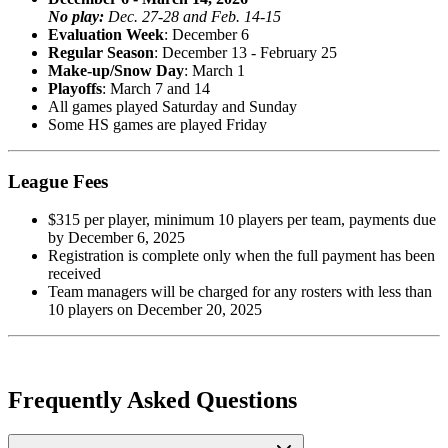
No play:​​​​‌ ‍ ​‍​‍‌‍ ‌ ​‍‌‍‍‌‌‍‌ ‌‍‍‌‌‍ ‍​‍​‍​ ‍‍​‍​‍‌ ​ ‌‍​‌‌‍ ‍‌‍‍‌‌ ‌​‌ ‍‌​‍ ‍‌‍‍‌‌‍ ​‍​‍​‍ ​​‍​‍‌‍‍​‌ ​‍‌‍‌‌‌‍‌‍​‍​‍​ ‍‍​‍​‍‌‍‍​‌ ‌​‌ ‌​‌ ​​‌ ​ ​ ‍‍​‍ ​‍ ‌‍​ ‌‍‍​‌‍‌‌‌‍ ​‌ ​ ‌‍‌‌‌‍​‌‌ ​​‌‍‍‌‌‍‌‌‌ ​‍‌ ​ ​‍ ‍‌ ​ ‌‍​‌‌‍ ‍‌‍‍‌‌ ‌​‌ ‍‌​‍ ‍‌ ​ ‌ ‌​‌ ‌‌‌‍‌​‌‍‍‌‌‍ ​‍ ‌‍‍‌‌‍ ‍‌ ‌​‌‍‌‌‌‍ ‍‌ ‌​​‍ ‌‍‌‌‌‍‌​‌‍‍‌‌ ‌​​‍ ‌‍ ‌‌‍ ‌‍‌​‌‍‌‌​ ‌‌ ​​‌ ​‍‌‍‌‌‌ ​ ‌‍‌‌‌‍ ‍‌ ‌​‌‍​‌‌ ‌​‌‍‍‌‌‍ ‌‍ ‍​ ‍ ‌‍‍‌‌‍‌​​ ‌​ ‌‌​ ​‌‌‍‌​​ ‌‍​ ​‍​ ​​‌‍​‍​ ​‍​‍ ‌​ ‍‌​ ​​‌‍‌‍‌‍‌​​‍ ‌​ ‌​‌‍‌‍‌‍‌​‌‍​‍​‍ ‌​ ‍‌​ ‍‌‌‍‌​​ ​‍​‍ ‌​ ‌‍‌‍‌‍​ ‌ ​ ​ ‌‍​ ​ ​​​ ‍​​ ‌ ‌‍‌‌​ ‌‍​ ​​​ ​​​ ‍ ‌ ‌​‌ ‍‌‌ ​​‌‍‌‌​ ‌‌‍ ​‌‍‌‌‌‍​‌‌‍‌ ‌ ‌‌‌‍‌‌​ ‍ ‌ ​​‌‍​‌‌ ‌​‌‍‍​​ ‌‌ ​​‌‍​‌‌‍‌ ‌‍‌‌‌​​‍‌ ‌‌‌‍‍‌‌‍ ​‌‍‌​‌‍‌‌‌ ​‍​‍‌‌​ ‌‌‌​​‍‌‌ ‌‍‍ ‌‍‌‌‌ ‍‌​‍‌‌​ ​ ‌​‌​​‍‌‌​ ​ ‌​‌​​‍‌‌​ ​‍​ ​‍‌‍​ ​ ‍‌​ ​ ​ ​​​ ​​​ ‌ ‌‍​‌​ ​‌​ ‌‍‌‍​‌​ ‌‌​ ‌ ​‍‌‌​ ​‍​ ​‍​‍‌‌​ ‌‌‌​‌​​‍ ‍‌ ​‍‌‍ ‌ ‌ ‌ ​ ​‍‌‌​ ‌‌‌​​‍‌‌ ‌‍‍ ‌‍‌‌‌ ‍‌​‍‌‌​ ​ ‌​‌​​‍‌‌​ ​ ‌​‌​​‍‌‌​ ​‍​ ​‍​ ‌ ​ ‌​‌‍‌‌​ ‌‌​ ‍​‌‍​ ​ ​‍‌‍​‌‌‍‌‍‌‍​‍‌‍​ ​ ‌‌​‍‌‌​ ​‍​ ​‍​‍‌‌​ ‌‌‌​‌​​‍ ‍‌ ​‍‌‍‍‌‌‍​ ‌‍‍​‌‌‌​‌‍‌‌‌ ‍​‌ ‌​​‍‌‌​ ‌‌‌​​‍‌‌ ‌‍‍ ‌‍‌‌‌ ‍‌​‍‌‌​ ​ ‌​‌​​‍‌‌​ ​ ‌​‌​​‍‌‌​ ​‍​ ​‍​ ​ ​ ​‌​ ​‍​ ‌ ‌‍​‍​ ​​​ ​ ‌‍​ ‌‍‌​​ ‌‌​ ‍‌​ ​ ​‍‌‌​ ​‍​ ​‍​‍‌‌​ ‌‌‌​‌​​‍ ‍‌‍​ ‌‍‍​‌‍‍‌‌‍ ​‌‍‌​‌ ​‍‌‍‌‌‌‍ ‍​‍‌‌​ ‌‌‌​​‍‌‌ ‌‍‍ ‌‍‌‌‌ ‍‌​‍‌‌​ ​ ‌​‌​​‍‌‌​ ​ ‌​‌​​‍‌‌​ ​‍​ ​‍‌‍‌​‌‍‌​‌‍‌‌​ ‍​​ ​‍​ ‌​​ ‌ ​ ​ ​ ‌‌‌‍​‌​ ‌ ​ ‌‌​‍‌‌​ ​‍​ ​‍​‍‌‌​ ‌‌‌​‌​​‍ ‍‌ ‌​‌‍‌‌‌ ‍​‌ ‌​​ ‌‍​‍‌‍​‌‌ ​ ‌‍‌‌‌‌‌‌‌ ​‍‌‍ ​​ ‌‌‍‍​‌ ‌​‌ ‌​‌ ​​‌ ​ ​‍‌‌​ ​ ‌​​‌​‍‌‌​ ​‍‌​‌‍​‍‌‌​ ​‍‌​‌‍‌‍​ ‌‍‍​‌‍‌‌‌‍ ​‌ ​ ‌‍‌‌‌‍​‌‌ ​​‌‍‍‌‌‍‌‌‌ ​‍‌ ​ ​‍ ‍‌ ​ ‌‍​‌‌‍ ‍‌‍‍‌‌ ‌​‌ ‍‌​‍ ‍‌ ​ ‌ ‌​‌ ‌‌‌‍‌​‌‍‍‌‌‍ ​‍‌‍‌‍‍‌‌‍‌​​ ‌​ ‌‌​ ​‌‌‍‌​​ ‌‍​ ​‍​ ​​‌‍​‍​ ​‍​‍ ‌​ ‍‌​ ​​‌‍‌‍‌‍‌​​‍ ‌​ ‌​‌‍‌‍‌‍‌​‌‍​‍​‍ ‌​ ‍‌​ ‍‌‌‍‌​​ ​‍​‍ ‌​ ‌‍‌‍‌‍​ ‌ ​ ​ ‌‍​ ​ ​​​ ‍​​ ‌ ‌‍‌‌​ ‌‍​ ​​​ ​​​‍‌‍‌ ‌​‌ ‍‌‌ ​​‌‍‌‌​ ‌‌‍ ​‌‍‌‌‌‍​‌‌‍‌ ‌ ‌‌‌‍‌‌​‍‌‍‌ ​​‌‍​‌‌ ‌​‌‍‍​​ ‌‌ ​​‌‍​‌‌‍‌ ‌‍‌‌‌​​‍‌ ‌‌‌‍‍‌‌‍ ​‌‍‌​‌‍‌‌‌ ​‍​‍‌‌​ ‌‌‌​​‍‌‌ ‌‍‍ ‌‍‌‌‌ ‍‌​‍‌‌​ ​ ‌​‌​​‍‌‌​ ​ ‌​‌​​‍‌‌​ ​‍​ ​‍‌‍​ ​ ‍‌​ ​ ​ ​​​ ​​​ ‌ ‌‍​‌​ ​‌​ ‌‍‌‍​‌​ ‌‌​ ‌ ​‍‌‌​ ​‍​ ​‍​‍‌‌​ ‌‌‌​‌​​‍ ‍‌ ​‍‌‍ ‌ ‌ ‌ ​ ​‍‌‌​ ‌‌‌​​‍‌‌ ‌‍‍ ‌‍‌‌‌ ‍‌​‍‌‌​ ​ ‌​‌​​‍‌‌​ ​ ‌​‌​​‍‌‌​ ​‍​ ​‍​ ‌ ​ ‌​‌‍‌‌​ ‌‌​ ‍​‌‍​ ​ ​‍‌‍​‌‌‍‌‍‌‍​‍‌‍​ ​ ‌‌​‍‌‌​ ​‍​ ​‍​‍‌‌​ ‌‌‌​‌​​‍ ‍‌ ​‍‌‍‍‌‌‍​ ‌‍‍​‌‌‌​‌‍‌‌‌ ‍​‌ ‌​​‍‌‌​ ‌‌‌​​‍‌‌ ‌‍‍ ‌‍‌‌‌ ‍‌​‍‌‌​ ​ ‌​‌​​‍‌‌​ ​ ‌​‌​​‍‌‌​ ​‍​ ​‍​ ​ ​ ​‌​ ​‍​ ‌ ‌‍​‍​ ​​​ ​ ‌‍​ ‌‍‌​​ ‌‌​ ‍‌​ ​ ​‍‌‌​ ​‍​ ​‍​‍‌‌​ ‌‌‌​‌​​‍ ‍‌‍​ ‌‍‍​‌‍‍‌‌‍ ​‌‍‌​‌ ​‍‌‍‌‌‌‍ ‍​‍‌‌​ ‌‌‌​​‍‌‌ ‌‍‍ ‌‍‌‌‌ ‍‌​‍‌‌​ ​ ‌​‌​​‍‌‌​ ​ ‌​‌​​‍‌‌​ ​‍​ ​‍‌‍‌​‌‍‌​‌‍‌‌​ ‍​​ ​‍​ ‌​​ ‌ ​ ​ ​ ‌‌‌‍​‌​ ‌ ​ ‌‌​‍‌‌​ ​‍​ ​‍​‍‌‌​ ‌‌‌​‌​​‍ ‍‌ ‌​‌‍‌‌‌ ‍​‌ ‌​​‍‌‍‌ ​​‌‍‌‌‌ ​‍‌ ​ ‌ ​​‌‍‌‌‌‍​ ‌ ‌​‌‍‍‌‌ ‌‍‌‍‌‌​ ‌‌ ​​‌ ‌‌‌‍​‍‌‍ ​‌‍‍‌‌ ​ ‌‍‍​‌‍‌‌‌‍‌​​‍​‍‌ ‌
​​​​‌ ‍ ​‍​‍‌‍ ‌ ​‍‌‍‍‌‌‍‌ ‌‍‍‌‌‍ ‍​‍​‍​ ‍‍​‍​‍‌ ​ ‌‍​‌‌‍ ‍‌‍‍‌‌ ‌​‌ ‍‌​‍ ‍‌‍‍‌‌‍ ​‍​‍​‍ ​​‍​‍‌‍‍​‌ ​‍‌‍‌‌‌‍‌‍​‍​‍​ ‍‍​‍​‍‌‍‍​‌ ‌​‌ ‌​‌ ​​‌ ​ ​ ‍‍​‍ ​‍ ‌‍​ ‌‍‍​‌‍‌‌‌‍ ​‌ ​ ‌‍‌‌‌‍​‌‌ ​​‌‍‍‌‌‍‌‌‌ ​‍‌ ​ ​‍ ‍‌ ​ ‌‍​‌‌‍ ‍‌‍‍‌‌ ‌​‌ ‍‌​‍ ‍‌ ​ ‌ ‌​‌ ‌‌‌‍‌​‌‍‍‌‌‍ ​‍ ‌‍‍‌‌‍ ‍‌ ‌​‌‍‌‌‌‍ ‍‌ ‌​​‍ ‌‍‌‌‌‍‌​‌‍‍‌‌ ‌​​‍ ‌‍ ‌‌‍ ‌‍‌​‌‍‌‌​ ‌‌ ​​‌ ​‍‌‍‌‌‌ ​ ‌‍‌‌‌‍ ‍‌ ‌​‌‍​‌‌ ‌​‌‍‍‌‌‍ ‌‍ ‍​ ‍ ‌‍‍‌‌‍‌​​ ‌​ ‌‌​ ​‌‌‍‌​​ ‌‍​ ​‍​ ​​‌‍​‍​ ​‍​‍ ‌​ ‍‌​ ​​‌‍‌‍‌‍‌​​‍ ‌​ ‌​‌‍‌‍‌‍‌​‌‍​‍​‍ ‌​ ‍‌​ ‍‌‌‍‌​​ ​‍​‍ ‌​ ‌‍‌‍‌‍​ ‌ ​ ​ ‌‍​ ​ ​​​ ‍​​ ‌ ‌‍‌‌​ ‌‍​ ​​​ ​​​ ‍ ‌ ‌​‌ ‍‌‌ ​​‌‍‌‌​ ‌‌‍ ​‌‍‌‌‌‍​‌‌‍‌ ‌ ‌‌‌‍‌‌​ ‍ ‌ ​​‌‍​‌‌ ‌​‌‍‍​​ ‌‌ ​​‌‍​‌‌‍‌ ‌‍‌‌‌​​‍‌ ‌‌‌‍‍‌‌‍ ​‌‍‌​‌‍‌‌‌ ​‍​‍‌‌​ ‌‌‌​​‍‌‌ ‌‍‍ ‌‍‌‌‌ ‍‌​‍‌‌​ ​ ‌​‌​​‍‌‌​ ​ ‌​‌​​‍‌‌​ ​‍​ ​‍‌‍​ ​ ‍‌​ ​ ​ ​​​ ​​​ ‌ ‌‍​‌​ ​‌​ ‌‍‌‍​‌​ ‌‌​ ‌ ​‍‌‌​ ​‍​ ​‍​‍‌‌​ ‌‌‌​‌​​‍ ‍‌ ​‍‌‍ ‌ ‌ ‌ ​ ​‍‌‌​ ‌‌‌​​‍‌‌ ‌‍‍ ‌‍‌‌‌ ‍‌​‍‌‌​ ​ ‌​‌​​‍‌‌​ ​ ‌​‌​​‍‌‌​ ​‍​ ​‍​ ‌ ​ ‌​‌‍‌‌​ ‌‌​ ‍​‌‍​ ​ ​‍‌‍​‌‌‍‌‍‌‍​‍‌‍​ ​ ‌‌​‍‌‌​ ​‍​ ​‍​‍‌‌​ ‌‌‌​‌​​‍ ‍‌ ​‍‌‍‍‌‌‍​ ‌‍‍​‌‌‌​‌‍‌‌‌ ‍​‌ ‌​​‍‌‌​ ‌‌‌​​‍‌‌ ‌‍‍ ‌‍‌‌‌ ‍‌​‍‌‌​ ​ ‌​‌​​‍‌‌​ ​ ‌​‌​​‍‌‌​ ​‍​ ​‍​ ​ ​ ​‌​ ​‍​ ‌ ‌‍​‍​ ​​​ ​ ‌‍​ ‌‍‌​​ ‌‌​ ‍‌​ ​ ​‍‌‌​ ​‍​ ​‍​‍‌‌​ ‌‌‌​‌​​‍ ‍‌‍​ ‌‍‍​‌‍‍‌‌‍ ​‌‍‌​‌ ​‍‌‍‌‌‌‍ ‍​‍‌‌​ ‌‌‌​​‍‌‌ ‌‍‍ ‌‍‌‌‌ ‍‌​‍‌‌​ ​ ‌​‌​​‍‌‌​ ​ ‌​‌​​‍‌‌​ ​‍​ ​‍‌‍​ ‌‍​‌‌‍‌‍​ ‌‍​ ‌ ​ ‌‍‌‍‌‍‌‍‌​​ ​‌‌‍​‌​ ‍‌​ ‌‍​‍‌‌​ ​‍​ ​‍​‍‌‌​ ‌‌‌​‌​​‍ ‍‌ ‌​‌‍‌‌‌ ‍​‌ ‌​​ ‌‍​‍‌‍​‌‌ ​ ‌‍‌‌‌‌‌‌‌ ​‍‌‍ ​​ ‌‌‍‍​‌ ‌​‌ ‌​‌ ​​‌ ​ ​‍‌‌​ ​ ‌​​‌​‍‌‌​ ​‍‌​‌‍​‍‌‌​ ​‍‌​‌‍‌‍​ ‌‍‍​‌‍‌‌‌‍ ​‌ ​ ‌‍‌‌‌‍​‌‌ ​​‌‍‍‌‌‍‌‌‌ ​‍‌ ​ ​‍ ‍‌ ​ ‌‍​‌‌‍ ‍‌‍‍‌‌ ‌​‌ ‍‌​‍ ‍‌ ​ ‌ ‌​‌ ‌‌‌‍‌​‌‍‍‌‌‍ ​‍‌‍‌‍‍‌‌‍‌​​ ‌​ ‌‌​ ​‌‌‍‌​​ ‌‍​ ​‍​ ​​‌‍​‍​ ​‍​‍ ‌​ ‍‌​ ​​‌‍‌‍‌‍‌​​‍ ‌​ ‌​‌‍‌‍‌‍‌​‌‍​‍​‍ ‌​ ‍‌​ ‍‌‌‍‌​​ ​‍​‍ ‌​ ‌‍‌‍‌‍​ ‌ ​ ​ ‌‍​ ​ ​​​ ‍​​ ‌ ‌‍‌‌​ ‌‍​ ​​​ ​​​‍‌‍‌ ‌​‌ ‍‌‌ ​​‌‍‌‌​ ‌‌‍ ​‌‍‌‌‌‍​‌‌‍‌ ‌ ‌‌‌‍‌‌​‍‌‍‌ ​​‌‍​‌‌ ‌​‌‍‍​​ ‌‌ ​​‌‍​‌‌‍‌ ‌‍‌‌‌​​‍‌ ‌‌‌‍‍‌‌‍ ​‌‍‌​‌‍‌‌‌ ​‍​‍‌‌​ ‌‌‌​​‍‌‌ ‌‍‍ ‌‍‌‌‌ ‍‌​‍‌‌​ ​ ‌​‌​​‍‌‌​ ​ ‌​‌​​‍‌‌​ ​‍​ ​‍‌‍​ ​ ‍‌​ ​ ​ ​​​ ​​​ ‌ ‌‍​‌​ ​‌​ ‌‍‌‍​‌​ ‌‌​ ‌ ​‍‌‌​ ​‍​ ​‍​‍‌‌​ ‌‌‌​‌​​‍ ‍‌ ​‍‌‍ ‌ ‌ ‌ ​ ​‍‌‌​ ‌‌‌​​‍‌‌ ‌‍‍ ‌‍‌‌‌ ‍‌​‍‌‌​ ​ ‌​‌​​‍‌‌​ ​ ‌​‌​​‍‌‌​ ​‍​ ​‍​ ‌ ​ ‌​‌‍‌‌​ ‌‌​ ‍​‌‍​ ​ ​‍‌‍​‌‌‍‌‍‌‍​‍‌‍​ ​ ‌‌​‍‌‌​ ​‍​ ​‍​‍‌‌​ ‌‌‌​‌​​‍ ‍‌ ​‍‌‍‍‌‌‍​ ‌‍‍​‌‌‌​‌‍‌‌‌ ‍​‌ ‌​​‍‌‌​ ‌‌‌​​‍‌‌ ‌‍‍ ‌‍‌‌‌ ‍‌​‍‌‌​ ​ ‌​‌​​‍‌‌​ ​ ‌​‌​​‍‌‌​ ​‍​ ​‍​ ​ ​ ​‌​ ​‍​ ‌ ‌‍​‍​ ​​​ ​ ‌‍​ ‌‍‌​​ ‌‌​ ‍‌​ ​ ​‍‌‌​ ​‍​ ​‍​‍‌‌​ ‌‌‌​‌​​‍ ‍‌‍​ ‌‍‍​‌‍‍‌‌‍ ​‌‍‌​‌ ​‍‌‍‌‌‌‍ ‍​‍‌‌​ ‌‌‌​​‍‌‌ ‌‍‍ ‌‍‌‌‌ ‍‌​‍‌‌​ ​ ‌​‌​​‍‌‌​ ​ ‌​‌​​‍‌‌​ ​‍​ ​‍‌‍​ ‌‍​‌‌‍‌‍​ ‌‍​ ‌ ​ ‌‍‌‍‌‍‌‍‌​​ ​‌‌‍​‌​ ‍‌​ ‌‍​‍‌‌​ ​‍​ ​‍​‍‌‌​ ‌‌‌​‌​​‍ ‍‌ ‌​‌‍‌‌‌ ‍​‌ ‌​​‍‌‍‌ ​​‌‍‌‌‌ ​‍‌ ​ ‌ ​​‌‍‌‌‌‍​ ‌ ‌​‌‍‍‌‌ ‌‍‌‍‌‌​ ‌‌ ​​‌ ‌‌‌‍​‍‌‍ ​‌‍‍‌‌ ​ ‌‍‍​‌‍‌‌‌‍‌​​‍​‍‌ ‌
Dec. 27-28 and Feb. 14-15​​​​‌ ‍ ​‍​‍‌‍ ‌ ​‍‌‍‍‌‌‍‌ ‌‍‍‌‌‍ ‍​‍​‍​ ‍‍​‍​‍‌ ​ ‌‍​‌‌‍ ‍‌‍‍‌‌ ‌​‌ ‍‌​‍ ‍‌‍‍‌‌‍ ​‍​‍​‍ ​​‍​‍‌‍‍​‌ ​‍‌‍‌‌‌‍‌‍​‍​‍​ ‍‍​‍​‍‌‍‍​‌ ‌​‌ ‌​‌ ​​‌ ​ ​ ‍‍​‍ ​‍ ‌‍​ ‌‍‍​‌‍‌‌‌‍ ​‌ ​ ‌‍‌‌‌‍​‌‌ ​​‌‍‍‌‌‍‌‌‌ ​‍‌ ​ ​‍ ‍‌ ​ ‌‍​‌‌‍ ‍‌‍‍‌‌ ‌​‌ ‍‌​‍ ‍‌ ​ ‌ ‌​‌ ‌‌‌‍‌​‌‍‍‌‌‍ ​‍ ‌‍‍‌‌‍ ‍‌ ‌​‌‍‌‌‌‍ ‍‌ ‌​​‍ ‌‍‌‌‌‍‌​‌‍‍‌‌ ‌​​‍ ‌‍ ‌‌‍ ‌‍‌​‌‍‌‌​ ‌‌ ​​‌ ​‍‌‍‌‌‌ ​ ‌‍‌‌‌‍ ‍‌ ‌​‌‍​‌‌ ‌​‌‍‍‌‌‍ ‌‍ ‍​ ‍ ‌‍‍‌‌‍‌​​ ‌​ ‌‌​ ​‌‌‍‌​​ ‌‍​ ​‍​ ​​‌‍​‍​ ​‍​‍ ‌​ ‍‌​ ​​‌‍‌‍‌‍‌​​‍ ‌​ ‌​‌‍‌‍‌‍‌​‌‍​‍​‍ ‌​ ‍‌​ ‍‌‌‍‌​​ ​‍​‍ ‌​ ‌‍‌‍‌‍​ ‌ ​ ​ ‌‍​ ​ ​​​ ‍​​ ‌ ‌‍‌‌​ ‌‍​ ​​​ ​​​ ‍ ‌ ‌​‌ ‍‌‌ ​​‌‍‌‌​ ‌‌‍ ​‌‍‌‌‌‍​‌‌‍‌ ‌ ‌‌‌‍‌‌​ ‍ ‌ ​​‌‍​‌‌ ‌​‌‍‍​​ ‌‌ ​​‌‍​‌‌‍‌ ‌‍‌‌‌​​‍‌ ‌‌‌‍‍‌‌‍ ​‌‍‌​‌‍‌‌‌ ​‍​‍‌‌​ ‌‌‌​​‍‌‌ ‌‍‍ ‌‍‌‌‌ ‍‌​‍‌‌​ ​ ‌​‌​​‍‌‌​ ​ ‌​‌​​‍‌‌​ ​‍​ ​‍‌‍​ ​ ‍‌​ ​ ​ ​​​ ​​​ ‌ ‌‍​‌​ ​‌​ ‌‍‌‍​‌​ ‌‌​ ‌ ​‍‌‌​ ​‍​ ​‍​‍‌‌​ ‌‌‌​‌​​‍ ‍‌ ​‍‌‍ ‌ ‌ ‌ ​ ​‍‌‌​ ‌‌‌​​‍‌‌ ‌‍‍ ‌‍‌‌‌ ‍‌​‍‌‌​ ​ ‌​‌​​‍‌‌​ ​ ‌​‌​​‍‌‌​ ​‍​ ​‍​ ‌ ​ ‌​‌‍‌‌​ ‌‌​ ‍​‌‍​ ​ ​‍‌‍​‌‌‍‌‍‌‍​‍‌‍​ ​ ‌‌​‍‌‌​ ​‍​ ​‍​‍‌‌​ ‌‌‌​‌​​‍ ‍‌ ​‍‌‍‍‌‌‍​ ‌‍‍​‌‌‌​‌‍‌‌‌ ‍​‌ ‌​​‍‌‌​ ‌‌‌​​‍‌‌ ‌‍‍ ‌‍‌‌‌ ‍‌​‍‌‌​ ​ ‌​‌​​‍‌‌​ ​ ‌​‌​​‍‌‌​ ​‍​ ​‍​ ​ ​ ​‌​ ​‍​ ‌ ‌‍​‍​ ​​​ ​ ‌‍​ ‌‍‌​​ ‌‌​ ‍‌​ ​ ​‍‌‌​ ​‍​ ​‍​‍‌‌​ ‌‌‌​‌​​‍ ‍‌‍​ ‌‍‍​‌‍‍‌‌‍ ​‌‍‌​‌ ​‍‌‍‌‌‌‍ ‍​‍‌‌​ ‌‌‌​​‍‌‌ ‌‍‍ ‌‍‌‌‌ ‍‌​‍‌‌​ ​ ‌​‌​​‍‌‌​ ​ ‌​‌​​‍‌‌​ ​‍​ ​‍​ ‌‌​ ​‌‌‍‌‍‌‍‌​​ ‌​​ ‍‌​ ​ ​ ‌‌​ ​‌‌‍​‍​ ‍‌‌‍‌​​‍‌‌​ ​‍​ ​‍​‍‌‌​ ‌‌‌​‌​​‍ ‍‌ ‌​‌‍‌‌‌ ‍​‌ ‌​​ ‌‍​‍‌‍​‌‌ ​ ‌‍‌‌‌‌‌‌‌ ​‍‌‍ ​​ ‌‌‍‍​‌ ‌​‌ ‌​‌ ​​‌ ​ ​‍‌‌​ ​ ‌​​‌​‍‌‌​ ​‍‌​‌‍​‍‌‌​ ​‍‌​‌‍‌‍​ ‌‍‍​‌‍‌‌‌‍ ​‌ ​ ‌‍‌‌‌‍​‌‌ ​​‌‍‍‌‌‍‌‌‌ ​‍‌ ​ ​‍ ‍‌ ​ ‌‍​‌‌‍ ‍‌‍‍‌‌ ‌​‌ ‍‌​‍ ‍‌ ​ ‌ ‌​‌ ‌‌‌‍‌​‌‍‍‌‌‍ ​‍‌‍‌‍‍‌‌‍‌​​ ‌​ ‌‌​ ​‌‌‍‌​​ ‌‍​ ​‍​ ​​‌‍​‍​ ​‍​‍ ‌​ ‍‌​ ​​‌‍‌‍‌‍‌​​‍ ‌​ ‌​‌‍‌‍‌‍‌​‌‍​‍​‍ ‌​ ‍‌​ ‍‌‌‍‌​​ ​‍​‍ ‌​ ‌‍‌‍‌‍​ ‌ ​ ​ ‌‍​ ​ ​​​ ‍​​ ‌ ‌‍‌‌​ ‌‍​ ​​​ ​​​‍‌‍‌ ‌​‌ ‍‌‌ ​​‌‍‌‌​ ‌‌‍ ​‌‍‌‌‌‍​‌‌‍‌ ‌ ‌‌‌‍‌‌​‍‌‍‌ ​​‌‍​‌‌ ‌​‌‍‍​​ ‌‌ ​​‌‍​‌‌‍‌ ‌‍‌‌‌​​‍‌ ‌‌‌‍‍‌‌‍ ​‌‍‌​‌‍‌‌‌ ​‍​‍‌‌​ ‌‌‌​​‍‌‌ ‌‍‍ ‌‍‌‌‌ ‍‌​‍‌‌​ ​ ‌​‌​​‍‌‌​ ​ ‌​‌​​‍‌‌​ ​‍​ ​‍‌‍​ ​ ‍‌​ ​ ​ ​​​ ​​​ ‌ ‌‍​‌​ ​‌​ ‌‍‌‍​‌​ ‌‌​ ‌ ​‍‌‌​ ​‍​ ​‍​‍‌‌​ ‌‌‌​‌​​‍ ‍‌ ​‍‌‍ ‌ ‌ ‌ ​ ​‍‌‌​ ‌‌‌​​‍‌‌ ‌‍‍ ‌‍‌‌‌ ‍‌​‍‌‌​ ​ ‌​‌​​‍‌‌​ ​ ‌​‌​​‍‌‌​ ​‍​ ​‍​ ‌ ​ ‌​‌‍‌‌​ ‌‌​ ‍​‌‍​ ​ ​‍‌‍​‌‌‍‌‍‌‍​‍‌‍​ ​ ‌‌​‍‌‌​ ​‍​ ​‍​‍‌‌​ ‌‌‌​‌​​‍ ‍‌ ​‍‌‍‍‌‌‍​ ‌‍‍​‌‌‌​‌‍‌‌‌ ‍​‌ ‌​​‍‌‌​ ‌‌‌​​‍‌‌ ‌‍‍ ‌‍‌‌‌ ‍‌​‍‌‌​ ​ ‌​‌​​‍‌‌​ ​ ‌​‌​​‍‌‌​ ​‍​ ​‍​ ​ ​ ​‌​ ​‍​ ‌ ‌‍​‍​ ​​​ ​ ‌‍​ ‌‍‌​​ ‌‌​ ‍‌​ ​ ​‍‌‌​ ​‍​ ​‍​‍‌‌​ ‌‌‌​‌​​‍ ‍‌‍​ ‌‍‍​‌‍‍‌‌‍ ​‌‍‌​‌ ​‍‌‍‌‌‌‍ ‍​‍‌‌​ ‌‌‌​​‍‌‌ ‌‍‍ ‌‍‌‌‌ ‍‌​‍‌‌​ ​ ‌​‌​​‍‌‌​ ​ ‌​‌​​‍‌‌​ ​‍​ ​‍​ ‌‌​ ​‌‌‍‌‍‌‍‌​​ ‌​​ ‍‌​ ​ ​ ‌‌​ ​‌‌‍​‍​ ‍‌‌‍‌​​‍‌‌​ ​‍​ ​‍​‍‌‌​ ‌‌‌​‌​​‍ ‍‌ ‌​‌‍‌‌‌ ‍​‌ ‌​​‍‌‍‌ ​​‌‍‌‌‌ ​‍‌ ​ ‌ ​​‌‍‌‌‌‍​ ‌ ‌​‌‍‍‌‌ ‌‍‌‍‌‌​ ‌‌ ​​‌ ‌‌‌‍​‍‌‍ ​‌‍‍‌‌ ​ ‌‍‍​‌‍‌‌‌‍‌​​‍​‍‌ ‌
Evaluation Week​​​​‌ ‍ ​‍​‍‌‍ ‌ ​‍‌‍‍‌‌‍‌ ‌‍‍‌‌‍ ‍​‍​‍​ ‍‍​‍​‍‌ ​ ‌‍​‌‌‍ ‍‌‍‍‌‌ ‌​‌ ‍‌​‍ ‍‌‍‍‌‌‍ ​‍​‍​‍ ​​‍​‍‌‍‍​‌ ​‍‌‍‌‌‌‍‌‍​‍​‍​ ‍‍​‍​‍‌‍‍​‌ ‌​‌ ‌​‌ ​​‌ ​ ​ ‍‍​‍ ​‍ ‌‍​ ‌‍‍​‌‍‌‌‌‍ ​‌ ​ ‌‍‌‌‌‍​‌‌ ​​‌‍‍‌‌‍‌‌‌ ​‍‌ ​ ​‍ ‍‌ ​ ‌‍​‌‌‍ ‍‌‍‍‌‌ ‌​‌ ‍‌​‍ ‍‌ ​ ‌ ‌​‌ ‌‌‌‍‌​‌‍‍‌‌‍ ​‍ ‌‍‍‌‌‍ ‍‌ ‌​‌‍‌‌‌‍ ‍‌ ‌​​‍ ‌‍‌‌‌‍‌​‌‍‍‌‌ ‌​​‍ ‌‍ ‌‌‍ ‌‍‌​‌‍‌‌​ ‌‌ ​​‌ ​‍‌‍‌‌‌ ​ ‌‍‌‌‌‍ ‍‌ ‌​‌‍​‌‌ ‌​‌‍‍‌‌‍ ‌‍ ‍​ ‍ ‌‍‍‌‌‍‌​​ ‌​ ‌‌​ ​‌‌‍‌​​ ‌‍​ ​‍​ ​​‌‍​‍​ ​‍​‍ ‌​ ‍‌​ ​​‌‍‌‍‌‍‌​​‍ ‌​ ‌​‌‍‌‍‌‍‌​‌‍​‍​‍ ‌​ ‍‌​ ‍‌‌‍‌​​ ​‍​‍ ‌​ ‌‍‌‍‌‍​ ‌ ​ ​ ‌‍​ ​ ​​​ ‍​​ ‌ ‌‍‌‌​ ‌‍​ ​​​ ​​​ ‍ ‌ ‌​‌ ‍‌‌ ​​‌‍‌‌​ ‌‌‍ ​‌‍‌‌‌‍​‌‌‍‌ ‌ ‌‌‌‍‌‌​ ‍ ‌ ​​‌‍​‌‌ ‌​‌‍‍​​ ‌‌ ​​‌‍​‌‌‍‌ ‌‍‌‌‌​​‍‌ ‌‌‌‍‍‌‌‍ ​‌‍‌​‌‍‌‌‌ ​‍​‍‌‌​ ‌‌‌​​‍‌‌ ‌‍‍ ‌‍‌‌‌ ‍‌​‍‌‌​ ​ ‌​‌​​‍‌‌​ ​ ‌​‌​​‍‌‌​ ​‍​ ​‍‌‍​ ​ ‍‌​ ​ ​ ​​​ ​​​ ‌ ‌‍​‌​ ​‌​ ‌‍‌‍​‌​ ‌‌​ ‌ ​‍‌‌​ ​‍​ ​‍​‍‌‌​ ‌‌‌​‌​​‍ ‍‌ ​‍‌‍ ‌ ‌ ‌ ​ ​‍‌‌​ ‌‌‌​​‍‌‌ ‌‍‍ ‌‍‌‌‌ ‍‌​‍‌‌​ ​ ‌​‌​​‍‌‌​ ​ ‌​‌​​‍‌‌​ ​‍​ ​‍​ ‌ ​ ‌​‌‍‌‌​ ‌‌​ ‍​‌‍​ ​ ​‍‌‍​‌‌‍‌‍‌‍​‍‌‍​ ​ ‌‌​‍‌‌​ ​‍​ ​‍​‍‌‌​ ‌‌‌​‌​​‍ ‍‌ ​‍‌‍‍‌‌‍​ ‌‍‍​‌‌‌​‌‍‌‌‌ ‍​‌ ‌​​‍‌‌​ ‌‌‌​​‍‌‌ ‌‍‍ ‌‍‌‌‌ ‍‌​‍‌‌​ ​ ‌​‌​​‍‌‌​ ​ ‌​‌​​‍‌‌​ ​‍​ ​‍​ ​​‌‍‌‍‌‍‌​‌‍‌​​ ​‌​ ‍‌​ ‌ ​ ​‍‌‍​ ​ ​ ‌‍​ ​ ‌​​‍‌‌​ ​‍​ ​‍​‍‌‌​ ‌‌‌​‌​​‍ ‍‌‍​ ‌‍‍​‌‍‍‌‌‍ ​‌‍‌​‌ ​‍‌‍‌‌‌‍ ‍​‍‌‌​ ‌‌‌​​‍‌‌ ‌‍‍ ‌‍‌‌‌ ‍‌​‍‌‌​ ​ ‌​‌​​‍‌‌​ ​ ‌​‌​​‍‌‌​ ​‍​ ​‍‌‍‌‌‌‍​‍​ ​‍​ ‌ ​ ​ ​ ‍‌‌‍‌​​ ‌​​ ‍​​ ​​​ ​ ‌‍‌‍​‍‌‌​ ​‍​ ​‍​‍‌‌​ ‌‌‌​‌​​‍ ‍‌ ‌​‌‍‌‌‌ ‍​‌ ‌​​ ‌‍​‍‌‍​‌‌ ​ ‌‍‌‌‌‌‌‌‌ ​‍‌‍ ​​ ‌‌‍‍​‌ ‌​‌ ‌​‌ ​​‌ ​ ​‍‌‌​ ​ ‌​​‌​‍‌‌​ ​‍‌​‌‍​‍‌‌​ ​‍‌​‌‍‌‍​ ‌‍‍​‌‍‌‌‌‍ ​‌ ​ ‌‍‌‌‌‍​‌‌ ​​‌‍‍‌‌‍‌‌‌ ​‍‌ ​ ​‍ ‍‌ ​ ‌‍​‌‌‍ ‍‌‍‍‌‌ ‌​‌ ‍‌​‍ ‍‌ ​ ‌ ‌​‌ ‌‌‌‍‌​‌‍‍‌‌‍ ​‍‌‍‌‍‍‌‌‍‌​​ ‌​ ‌‌​ ​‌‌‍‌​​ ‌‍​ ​‍​ ​​‌‍​‍​ ​‍​‍ ‌​ ‍‌​ ​​‌‍‌‍‌‍‌​​‍ ‌​ ‌​‌‍‌‍‌‍‌​‌‍​‍​‍ ‌​ ‍‌​ ‍‌‌‍‌​​ ​‍​‍ ‌​ ‌‍‌‍‌‍​ ‌ ​ ​ ‌‍​ ​ ​​​ ‍​​ ‌ ‌‍‌‌​ ‌‍​ ​​​ ​​​‍‌‍‌ ‌​‌ ‍‌‌ ​​‌‍‌‌​ ‌‌‍ ​‌‍‌‌‌‍​‌‌‍‌ ‌ ‌‌‌‍‌‌​‍‌‍‌ ​​‌‍​‌‌ ‌​‌‍‍​​ ‌‌ ​​‌‍​‌‌‍‌ ‌‍‌‌‌​​‍‌ ‌‌‌‍‍‌‌‍ ​‌‍‌​‌‍‌‌‌ ​‍​‍‌‌​ ‌‌‌​​‍‌‌ ‌‍‍ ‌‍‌‌‌ ‍‌​‍‌‌​ ​ ‌​‌​​‍‌‌​ ​ ‌​‌​​‍‌‌​ ​‍​ ​‍‌‍​ ​ ‍‌​ ​ ​ ​​​ ​​​ ‌ ‌‍​‌​ ​‌​ ‌‍‌‍​‌​ ‌‌​ ‌ ​‍‌‌​ ​‍​ ​‍​‍‌‌​ ‌‌‌​‌​​‍ ‍‌ ​‍‌‍ ‌ ‌ ‌ ​ ​‍‌‌​ ‌‌‌​​‍‌‌ ‌‍‍ ‌‍‌‌‌ ‍‌​‍‌‌​ ​ ‌​‌​​‍‌‌​ ​ ‌​‌​​‍‌‌​ ​‍​ ​‍​ ‌ ​ ‌​‌‍‌‌​ ‌‌​ ‍​‌‍​ ​ ​‍‌‍​‌‌‍‌‍‌‍​‍‌‍​ ​ ‌‌​‍‌‌​ ​‍​ ​‍​‍‌‌​ ‌‌‌​‌​​‍ ‍‌ ​‍‌‍‍‌‌‍​ ‌‍‍​‌‌‌​‌‍‌‌‌ ‍​‌ ‌​​‍‌‌​ ‌‌‌​​‍‌‌ ‌‍‍ ‌‍‌‌‌ ‍‌​‍‌‌​ ​ ‌​‌​​‍‌‌​ ​ ‌​‌​​‍‌‌​ ​‍​ ​‍​ ​​‌‍‌‍‌‍‌​‌‍‌​​ ​‌​ ‍‌​ ‌ ​ ​‍‌‍​ ​ ​ ‌‍​ ​ ‌​​‍‌‌​ ​‍​ ​‍​‍‌‌​ ‌‌‌​‌​​‍ ‍‌‍​ ‌‍‍​‌‍‍‌‌‍ ​‌‍‌​‌ ​‍‌‍‌‌‌‍ ‍​‍‌‌​ ‌‌‌​​‍‌‌ ‌‍‍ ‌‍‌‌‌ ‍‌​‍‌‌​ ​ ‌​‌​​‍‌‌​ ​ ‌​‌​​‍‌‌​ ​‍​ ​‍‌‍‌‌‌‍​‍​ ​‍​ ‌ ​ ​ ​ ‍‌‌‍‌​​ ‌​​ ‍​​ ​​​ ​ ‌‍‌‍​‍‌‌​ ​‍​ ​‍​‍‌‌​ ‌‌‌​‌​​‍ ‍‌ ‌​‌‍‌‌‌ ‍​‌ ‌​​‍‌‍‌ ​​‌‍‌‌‌ ​‍‌ ​ ‌ ​​‌‍‌‌‌‍​ ‌ ‌​‌‍‍‌‌ ‌‍‌‍‌‌​ ‌‌ ​​‌ ‌‌‌‍​‍‌‍ ​‌‍‍‌‌ ​ ‌‍‍​‌‍‌‌‌‍‌​​‍​‍‌ ‌
: December 6​​​​‌ ‍ ​‍​‍‌‍ ‌ ​‍‌‍‍‌‌‍‌ ‌‍‍‌‌‍ ‍​‍​‍​ ‍‍​‍​‍‌ ​ ‌‍​‌‌‍ ‍‌‍‍‌‌ ‌​‌ ‍‌​‍ ‍‌‍‍‌‌‍ ​‍​‍​‍ ​​‍​‍‌‍‍​‌ ​‍‌‍‌‌‌‍‌‍​‍​‍​ ‍‍​‍​‍‌‍‍​‌ ‌​‌ ‌​‌ ​​‌ ​ ​ ‍‍​‍ ​‍ ‌‍​ ‌‍‍​‌‍‌‌‌‍ ​‌ ​ ‌‍‌‌‌‍​‌‌ ​​‌‍‍‌‌‍‌‌‌ ​‍‌ ​ ​‍ ‍‌ ​ ‌‍​‌‌‍ ‍‌‍‍‌‌ ‌​‌ ‍‌​‍ ‍‌ ​ ‌ ‌​‌ ‌‌‌‍‌​‌‍‍‌‌‍ ​‍ ‌‍‍‌‌‍ ‍‌ ‌​‌‍‌‌‌‍ ‍‌ ‌​​‍ ‌‍‌‌‌‍‌​‌‍‍‌‌ ‌​​‍ ‌‍ ‌‌‍ ‌‍‌​‌‍‌‌​ ‌‌ ​​‌ ​‍‌‍‌‌‌ ​ ‌‍‌‌‌‍ ‍‌ ‌​‌‍​‌‌ ‌​‌‍‍‌‌‍ ‌‍ ‍​ ‍ ‌‍‍‌‌‍‌​​ ‌​ ‌‌​ ​‌‌‍‌​​ ‌‍​ ​‍​ ​​‌‍​‍​ ​‍​‍ ‌​ ‍‌​ ​​‌‍‌‍‌‍‌​​‍ ‌​ ‌​‌‍‌‍‌‍‌​‌‍​‍​‍ ‌​ ‍‌​ ‍‌‌‍‌​​ ​‍​‍ ‌​ ‌‍‌‍‌‍​ ‌ ​ ​ ‌‍​ ​ ​​​ ‍​​ ‌ ‌‍‌‌​ ‌‍​ ​​​ ​​​ ‍ ‌ ‌​‌ ‍‌‌ ​​‌‍‌‌​ ‌‌‍ ​‌‍‌‌‌‍​‌‌‍‌ ‌ ‌‌‌‍‌‌​ ‍ ‌ ​​‌‍​‌‌ ‌​‌‍‍​​ ‌‌ ​​‌‍​‌‌‍‌ ‌‍‌‌‌​​‍‌ ‌‌‌‍‍‌‌‍ ​‌‍‌​‌‍‌‌‌ ​‍​‍‌‌​ ‌‌‌​​‍‌‌ ‌‍‍ ‌‍‌‌‌ ‍‌​‍‌‌​ ​ ‌​‌​​‍‌‌​ ​ ‌​‌​​‍‌‌​ ​‍​ ​‍‌‍​ ​ ‍‌​ ​ ​ ​​​ ​​​ ‌ ‌‍​‌​ ​‌​ ‌‍‌‍​‌​ ‌‌​ ‌ ​‍‌‌​ ​‍​ ​‍​‍‌‌​ ‌‌‌​‌​​‍ ‍‌ ​‍‌‍ ‌ ‌ ‌ ​ ​‍‌‌​ ‌‌‌​​‍‌‌ ‌‍‍ ‌‍‌‌‌ ‍‌​‍‌‌​ ​ ‌​‌​​‍‌‌​ ​ ‌​‌​​‍‌‌​ ​‍​ ​‍​ ‌ ​ ‌​‌‍‌‌​ ‌‌​ ‍​‌‍​ ​ ​‍‌‍​‌‌‍‌‍‌‍​‍‌‍​ ​ ‌‌​‍‌‌​ ​‍​ ​‍​‍‌‌​ ‌‌‌​‌​​‍ ‍‌ ​‍‌‍‍‌‌‍​ ‌‍‍​‌‌‌​‌‍‌‌‌ ‍​‌ ‌​​‍‌‌​ ‌‌‌​​‍‌‌ ‌‍‍ ‌‍‌‌‌ ‍‌​‍‌‌​ ​ ‌​‌​​‍‌‌​ ​ ‌​‌​​‍‌‌​ ​‍​ ​‍​ ​​‌‍‌‍‌‍‌​‌‍‌​​ ​‌​ ‍‌​ ‌ ​ ​‍‌‍​ ​ ​ ‌‍​ ​ ‌​​‍‌‌​ ​‍​ ​‍​‍‌‌​ ‌‌‌​‌​​‍ ‍‌‍​ ‌‍‍​‌‍‍‌‌‍ ​‌‍‌​‌ ​‍‌‍‌‌‌‍ ‍​‍‌‌​ ‌‌‌​​‍‌‌ ‌‍‍ ‌‍‌‌‌ ‍‌​‍‌‌​ ​ ‌​‌​​‍‌‌​ ​ ‌​‌​​‍‌‌​ ​‍​ ​‍‌‍​‌​ ​‍​ ​‍‌‍​‌​ ​ ‌‍‌‍​ ‍​​ ‌​​ ‍‌‌‍‌‍​ ​‍​ ‌‍​‍‌‌​ ​‍​ ​‍​‍‌‌​ ‌‌‌​‌​​‍ ‍‌ ‌​‌‍‌‌‌ ‍​‌ ‌​​ ‌‍​‍‌‍​‌‌ ​ ‌‍‌‌‌‌‌‌‌ ​‍‌‍ ​​ ‌‌‍‍​‌ ‌​‌ ‌​‌ ​​‌ ​ ​‍‌‌​ ​ ‌​​‌​‍‌‌​ ​‍‌​‌‍​‍‌‌​ ​‍‌​‌‍‌‍​ ‌‍‍​‌‍‌‌‌‍ ​‌ ​ ‌‍‌‌‌‍​‌‌ ​​‌‍‍‌‌‍‌‌‌ ​‍‌ ​ ​‍ ‍‌ ​ ‌‍​‌‌‍ ‍‌‍‍‌‌ ‌​‌ ‍‌​‍ ‍‌ ​ ‌ ‌​‌ ‌‌‌‍‌​‌‍‍‌‌‍ ​‍‌‍‌‍‍‌‌‍‌​​ ‌​ ‌‌​ ​‌‌‍‌​​ ‌‍​ ​‍​ ​​‌‍​‍​ ​‍​‍ ‌​ ‍‌​ ​​‌‍‌‍‌‍‌​​‍ ‌​ ‌​‌‍‌‍‌‍‌​‌‍​‍​‍ ‌​ ‍‌​ ‍‌‌‍‌​​ ​‍​‍ ‌​ ‌‍‌‍‌‍​ ‌ ​ ​ ‌‍​ ​ ​​​ ‍​​ ‌ ‌‍‌‌​ ‌‍​ ​​​ ​​​‍‌‍‌ ‌​‌ ‍‌‌ ​​‌‍‌‌​ ‌‌‍ ​‌‍‌‌‌‍​‌‌‍‌ ‌ ‌‌‌‍‌‌​‍‌‍‌ ​​‌‍​‌‌ ‌​‌‍‍​​ ‌‌ ​​‌‍​‌‌‍‌ ‌‍‌‌‌​​‍‌ ‌‌‌‍‍‌‌‍ ​‌‍‌​‌‍‌‌‌ ​‍​‍‌‌​ ‌‌‌​​‍‌‌ ‌‍‍ ‌‍‌‌‌ ‍‌​‍‌‌​ ​ ‌​‌​​‍‌‌​ ​ ‌​‌​​‍‌‌​ ​‍​ ​‍‌‍​ ​ ‍‌​ ​ ​ ​​​ ​​​ ‌ ‌‍​‌​ ​‌​ ‌‍‌‍​‌​ ‌‌​ ‌ ​‍‌‌​ ​‍​ ​‍​‍‌‌​ ‌‌‌​‌​​‍ ‍‌ ​‍‌‍ ‌ ‌ ‌ ​ ​‍‌‌​ ‌‌‌​​‍‌‌ ‌‍‍ ‌‍‌‌‌ ‍‌​‍‌‌​ ​ ‌​‌​​‍‌‌​ ​ ‌​‌​​‍‌‌​ ​‍​ ​‍​ ‌ ​ ‌​‌‍‌‌​ ‌‌​ ‍​‌‍​ ​ ​‍‌‍​‌‌‍‌‍‌‍​‍‌‍​ ​ ‌‌​‍‌‌​ ​‍​ ​‍​‍‌‌​ ‌‌‌​‌​​‍ ‍‌ ​‍‌‍‍‌‌‍​ ‌‍‍​‌‌‌​‌‍‌‌‌ ‍​‌ ‌​​‍‌‌​ ‌‌‌​​‍‌‌ ‌‍‍ ‌‍‌‌‌ ‍‌​‍‌‌​ ​ ‌​‌​​‍‌‌​ ​ ‌​‌​​‍‌‌​ ​‍​ ​‍​ ​​‌‍‌‍‌‍‌​‌‍‌​​ ​‌​ ‍‌​ ‌ ​ ​‍‌‍​ ​ ​ ‌‍​ ​ ‌​​‍‌‌​ ​‍​ ​‍​‍‌‌​ ‌‌‌​‌​​‍ ‍‌‍​ ‌‍‍​‌‍‍‌‌‍ ​‌‍‌​‌ ​‍‌‍‌‌‌‍ ‍​‍‌‌​ ‌‌‌​​‍‌‌ ‌‍‍ ‌‍‌‌‌ ‍‌​‍‌‌​ ​ ‌​‌​​‍‌‌​ ​ ‌​‌​​‍‌‌​ ​‍​ ​‍‌‍​‌​ ​‍​ ​‍‌‍​‌​ ​ ‌‍‌‍​ ‍​​ ‌​​ ‍‌‌‍‌‍​ ​‍​ ‌‍​‍‌‌​ ​‍​ ​‍​‍‌‌​ ‌‌‌​‌​​‍ ‍‌ ‌​‌‍‌‌‌ ‍​‌ ‌​​‍‌‍‌ ​​‌‍‌‌‌ ​‍‌ ​ ‌ ​​‌‍‌‌‌‍​ ‌ ‌​‌‍‍‌‌ ‌‍‌‍‌‌​ ‌‌ ​​‌ ‌‌‌‍​‍‌‍ ​‌‍‍‌‌ ​ ‌‍‍​‌‍‌‌‌‍‌​​‍​‍‌ ‌
Regular Season​​​​‌ ‍ ​‍​‍‌‍ ‌ ​‍‌‍‍‌‌‍‌ ‌‍‍‌‌‍ ‍​‍​‍​ ‍‍​‍​‍‌ ​ ‌‍​‌‌‍ ‍‌‍‍‌‌ ‌​‌ ‍‌​‍ ‍‌‍‍‌‌‍ ​‍​‍​‍ ​​‍​‍‌‍‍​‌ ​‍‌‍‌‌‌‍‌‍​‍​‍​ ‍‍​‍​‍‌‍‍​‌ ‌​‌ ‌​‌ ​​‌ ​ ​ ‍‍​‍ ​‍ ‌‍​ ‌‍‍​‌‍‌‌‌‍ ​‌ ​ ‌‍‌‌‌‍​‌‌ ​​‌‍‍‌‌‍‌‌‌ ​‍‌ ​ ​‍ ‍‌ ​ ‌‍​‌‌‍ ‍‌‍‍‌‌ ‌​‌ ‍‌​‍ ‍‌ ​ ‌ ‌​‌ ‌‌‌‍‌​‌‍‍‌‌‍ ​‍ ‌‍‍‌‌‍ ‍‌ ‌​‌‍‌‌‌‍ ‍‌ ‌​​‍ ‌‍‌‌‌‍‌​‌‍‍‌‌ ‌​​‍ ‌‍ ‌‌‍ ‌‍‌​‌‍‌‌​ ‌‌ ​​‌ ​‍‌‍‌‌‌ ​ ‌‍‌‌‌‍ ‍‌ ‌​‌‍​‌‌ ‌​‌‍‍‌‌‍ ‌‍ ‍​ ‍ ‌‍‍‌‌‍‌​​ ‌​ ‌‌​ ​‌‌‍‌​​ ‌‍​ ​‍​ ​​‌‍​‍​ ​‍​‍ ‌​ ‍‌​ ​​‌‍‌‍‌‍‌​​‍ ‌​ ‌​‌‍‌‍‌‍‌​‌‍​‍​‍ ‌​ ‍‌​ ‍‌‌‍‌​​ ​‍​‍ ‌​ ‌‍‌‍‌‍​ ‌ ​ ​ ‌‍​ ​ ​​​ ‍​​ ‌ ‌‍‌‌​ ‌‍​ ​​​ ​​​ ‍ ‌ ‌​‌ ‍‌‌ ​​‌‍‌‌​ ‌‌‍ ​‌‍‌‌‌‍​‌‌‍‌ ‌ ‌‌‌‍‌‌​ ‍ ‌ ​​‌‍​‌‌ ‌​‌‍‍​​ ‌‌ ​​‌‍​‌‌‍‌ ‌‍‌‌‌​​‍‌ ‌‌‌‍‍‌‌‍ ​‌‍‌​‌‍‌‌‌ ​‍​‍‌‌​ ‌‌‌​​‍‌‌ ‌‍‍ ‌‍‌‌‌ ‍‌​‍‌‌​ ​ ‌​‌​​‍‌‌​ ​ ‌​‌​​‍‌‌​ ​‍​ ​‍‌‍​ ​ ‍‌​ ​ ​ ​​​ ​​​ ‌ ‌‍​‌​ ​‌​ ‌‍‌‍​‌​ ‌‌​ ‌ ​‍‌‌​ ​‍​ ​‍​‍‌‌​ ‌‌‌​‌​​‍ ‍‌ ​‍‌‍ ‌ ‌ ‌ ​ ​‍‌‌​ ‌‌‌​​‍‌‌ ‌‍‍ ‌‍‌‌‌ ‍‌​‍‌‌​ ​ ‌​‌​​‍‌‌​ ​ ‌​‌​​‍‌‌​ ​‍​ ​‍​ ‌ ​ ‌​‌‍‌‌​ ‌‌​ ‍​‌‍​ ​ ​‍‌‍​‌‌‍‌‍‌‍​‍‌‍​ ​ ‌‌​‍‌‌​ ​‍​ ​‍​‍‌‌​ ‌‌‌​‌​​‍ ‍‌ ​‍‌‍‍‌‌‍​ ‌‍‍​‌‌‌​‌‍‌‌‌ ‍​‌ ‌​​‍‌‌​ ‌‌‌​​‍‌‌ ‌‍‍ ‌‍‌‌‌ ‍‌​‍‌‌​ ​ ‌​‌​​‍‌‌​ ​ ‌​‌​​‍‌‌​ ​‍​ ​‍​ ‍‌​ ​ ​ ​‌​ ​‌‌‍​‌‌‍​‌​ ​‍​ ​‌‌‍​‍​ ​‌​ ​‍​ ​​​‍‌‌​ ​‍​ ​‍​‍‌‌​ ‌‌‌​‌​​‍ ‍‌‍​ ‌‍‍​‌‍‍‌‌‍ ​‌‍‌​‌ ​‍‌‍‌‌‌‍ ‍​‍‌‌​ ‌‌‌​​‍‌‌ ‌‍‍ ‌‍‌‌‌ ‍‌​‍‌‌​ ​ ‌​‌​​‍‌‌​ ​ ‌​‌​​‍‌‌​ ​‍​ ​‍​ ‌‍​ ​​​ ‌​​ ‌‍‌‍‌‌​ ​​​ ​‍‌‍​ ​ ​​​ ‍​‌‍​‍​ ‌​​‍‌‌​ ​‍​ ​‍​‍‌‌​ ‌‌‌​‌​​‍ ‍‌ ‌​‌‍‌‌‌ ‍​‌ ‌​​ ‌‍​‍‌‍​‌‌ ​ ‌‍‌‌‌‌‌‌‌ ​‍‌‍ ​​ ‌‌‍‍​‌ ‌​‌ ‌​‌ ​​‌ ​ ​‍‌‌​ ​ ‌​​‌​‍‌‌​ ​‍‌​‌‍​‍‌‌​ ​‍‌​‌‍‌‍​ ‌‍‍​‌‍‌‌‌‍ ​‌ ​ ‌‍‌‌‌‍​‌‌ ​​‌‍‍‌‌‍‌‌‌ ​‍‌ ​ ​‍ ‍‌ ​ ‌‍​‌‌‍ ‍‌‍‍‌‌ ‌​‌ ‍‌​‍ ‍‌ ​ ‌ ‌​‌ ‌‌‌‍‌​‌‍‍‌‌‍ ​‍‌‍‌‍‍‌‌‍‌​​ ‌​ ‌‌​ ​‌‌‍‌​​ ‌‍​ ​‍​ ​​‌‍​‍​ ​‍​‍ ‌​ ‍‌​ ​​‌‍‌‍‌‍‌​​‍ ‌​ ‌​‌‍‌‍‌‍‌​‌‍​‍​‍ ‌​ ‍‌​ ‍‌‌‍‌​​ ​‍​‍ ‌​ ‌‍‌‍‌‍​ ‌ ​ ​ ‌‍​ ​ ​​​ ‍​​ ‌ ‌‍‌‌​ ‌‍​ ​​​ ​​​‍‌‍‌ ‌​‌ ‍‌‌ ​​‌‍‌‌​ ‌‌‍ ​‌‍‌‌‌‍​‌‌‍‌ ‌ ‌‌‌‍‌‌​‍‌‍‌ ​​‌‍​‌‌ ‌​‌‍‍​​ ‌‌ ​​‌‍​‌‌‍‌ ‌‍‌‌‌​​‍‌ ‌‌‌‍‍‌‌‍ ​‌‍‌​‌‍‌‌‌ ​‍​‍‌‌​ ‌‌‌​​‍‌‌ ‌‍‍ ‌‍‌‌‌ ‍‌​‍‌‌​ ​ ‌​‌​​‍‌‌​ ​ ‌​‌​​‍‌‌​ ​‍​ ​‍‌‍​ ​ ‍‌​ ​ ​ ​​​ ​​​ ‌ ‌‍​‌​ ​‌​ ‌‍‌‍​‌​ ‌‌​ ‌ ​‍‌‌​ ​‍​ ​‍​‍‌‌​ ‌‌‌​‌​​‍ ‍‌ ​‍‌‍ ‌ ‌ ‌ ​ ​‍‌‌​ ‌‌‌​​‍‌‌ ‌‍‍ ‌‍‌‌‌ ‍‌​‍‌‌​ ​ ‌​‌​​‍‌‌​ ​ ‌​‌​​‍‌‌​ ​‍​ ​‍​ ‌ ​ ‌​‌‍‌‌​ ‌‌​ ‍​‌‍​ ​ ​‍‌‍​‌‌‍‌‍‌‍​‍‌‍​ ​ ‌‌​‍‌‌​ ​‍​ ​‍​‍‌‌​ ‌‌‌​‌​​‍ ‍‌ ​‍‌‍‍‌‌‍​ ‌‍‍​‌‌‌​‌‍‌‌‌ ‍​‌ ‌​​‍‌‌​ ‌‌‌​​‍‌‌ ‌‍‍ ‌‍‌‌‌ ‍‌​‍‌‌​ ​ ‌​‌​​‍‌‌​ ​ ‌​‌​​‍‌‌​ ​‍​ ​‍​ ‍‌​ ​ ​ ​‌​ ​‌‌‍​‌‌‍​‌​ ​‍​ ​‌‌‍​‍​ ​‌​ ​‍​ ​​​‍‌‌​ ​‍​ ​‍​‍‌‌​ ‌‌‌​‌​​‍ ‍‌‍​ ‌‍‍​‌‍‍‌‌‍ ​‌‍‌​‌ ​‍‌‍‌‌‌‍ ‍​‍‌‌​ ‌‌‌​​‍‌‌ ‌‍‍ ‌‍‌‌‌ ‍‌​‍‌‌​ ​ ‌​‌​​‍‌‌​ ​ ‌​‌​​‍‌‌​ ​‍​ ​‍​ ‌‍​ ​​​ ‌​​ ‌‍‌‍‌‌​ ​​​ ​‍‌‍​ ​ ​​​ ‍​‌‍​‍​ ‌​​‍‌‌​ ​‍​ ​‍​‍‌‌​ ‌‌‌​‌​​‍ ‍‌ ‌​‌‍‌‌‌ ‍​‌ ‌​​‍‌‍‌ ​​‌‍‌‌‌ ​‍‌ ​ ‌ ​​‌‍‌‌‌‍​ ‌ ‌​‌‍‍‌‌ ‌‍‌‍‌‌​ ‌‌ ​​‌ ‌‌‌‍​‍‌‍ ​‌‍‍‌‌ ​ ‌‍‍​‌‍‌‌‌‍‌​​‍​‍‌ ‌
: December 13 - February 25​​​​‌ ‍ ​‍​‍‌‍ ‌ ​‍‌‍‍‌‌‍‌ ‌‍‍‌‌‍ ‍​‍​‍​ ‍‍​‍​‍‌ ​ ‌‍​‌‌‍ ‍‌‍‍‌‌ ‌​‌ ‍‌​‍ ‍‌‍‍‌‌‍ ​‍​‍​‍ ​​‍​‍‌‍‍​‌ ​‍‌‍‌‌‌‍‌‍​‍​‍​ ‍‍​‍​‍‌‍‍​‌ ‌​‌ ‌​‌ ​​‌ ​ ​ ‍‍​‍ ​‍ ‌‍​ ‌‍‍​‌‍‌‌‌‍ ​‌ ​ ‌‍‌‌‌‍​‌‌ ​​‌‍‍‌‌‍‌‌‌ ​‍‌ ​ ​‍ ‍‌ ​ ‌‍​‌‌‍ ‍‌‍‍‌‌ ‌​‌ ‍‌​‍ ‍‌ ​ ‌ ‌​‌ ‌‌‌‍‌​‌‍‍‌‌‍ ​‍ ‌‍‍‌‌‍ ‍‌ ‌​‌‍‌‌‌‍ ‍‌ ‌​​‍ ‌‍‌‌‌‍‌​‌‍‍‌‌ ‌​​‍ ‌‍ ‌‌‍ ‌‍‌​‌‍‌‌​ ‌‌ ​​‌ ​‍‌‍‌‌‌ ​ ‌‍‌‌‌‍ ‍‌ ‌​‌‍​‌‌ ‌​‌‍‍‌‌‍ ‌‍ ‍​ ‍ ‌‍‍‌‌‍‌​​ ‌​ ‌‌​ ​‌‌‍‌​​ ‌‍​ ​‍​ ​​‌‍​‍​ ​‍​‍ ‌​ ‍‌​ ​​‌‍‌‍‌‍‌​​‍ ‌​ ‌​‌‍‌‍‌‍‌​‌‍​‍​‍ ‌​ ‍‌​ ‍‌‌‍‌​​ ​‍​‍ ‌​ ‌‍‌‍‌‍​ ‌ ​ ​ ‌‍​ ​ ​​​ ‍​​ ‌ ‌‍‌‌​ ‌‍​ ​​​ ​​​ ‍ ‌ ‌​‌ ‍‌‌ ​​‌‍‌‌​ ‌‌‍ ​‌‍‌‌‌‍​‌‌‍‌ ‌ ‌‌‌‍‌‌​ ‍ ‌ ​​‌‍​‌‌ ‌​‌‍‍​​ ‌‌ ​​‌‍​‌‌‍‌ ‌‍‌‌‌​​‍‌ ‌‌‌‍‍‌‌‍ ​‌‍‌​‌‍‌‌‌ ​‍​‍‌‌​ ‌‌‌​​‍‌‌ ‌‍‍ ‌‍‌‌‌ ‍‌​‍‌‌​ ​ ‌​‌​​‍‌‌​ ​ ‌​‌​​‍‌‌​ ​‍​ ​‍‌‍​ ​ ‍‌​ ​ ​ ​​​ ​​​ ‌ ‌‍​‌​ ​‌​ ‌‍‌‍​‌​ ‌‌​ ‌ ​‍‌‌​ ​‍​ ​‍​‍‌‌​ ‌‌‌​‌​​‍ ‍‌ ​‍‌‍ ‌ ‌ ‌ ​ ​‍‌‌​ ‌‌‌​​‍‌‌ ‌‍‍ ‌‍‌‌‌ ‍‌​‍‌‌​ ​ ‌​‌​​‍‌‌​ ​ ‌​‌​​‍‌‌​ ​‍​ ​‍​ ‌ ​ ‌​‌‍‌‌​ ‌‌​ ‍​‌‍​ ​ ​‍‌‍​‌‌‍‌‍‌‍​‍‌‍​ ​ ‌‌​‍‌‌​ ​‍​ ​‍​‍‌‌​ ‌‌‌​‌​​‍ ‍‌ ​‍‌‍‍‌‌‍​ ‌‍‍​‌‌‌​‌‍‌‌‌ ‍​‌ ‌​​‍‌‌​ ‌‌‌​​‍‌‌ ‌‍‍ ‌‍‌‌‌ ‍‌​‍‌‌​ ​ ‌​‌​​‍‌‌​ ​ ‌​‌​​‍‌‌​ ​‍​ ​‍​ ‍‌​ ​ ​ ​‌​ ​‌‌‍​‌‌‍​‌​ ​‍​ ​‌‌‍​‍​ ​‌​ ​‍​ ​​​‍‌‌​ ​‍​ ​‍​‍‌‌​ ‌‌‌​‌​​‍ ‍‌‍​ ‌‍‍​‌‍‍‌‌‍ ​‌‍‌​‌ ​‍‌‍‌‌‌‍ ‍​‍‌‌​ ‌‌‌​​‍‌‌ ‌‍‍ ‌‍‌‌‌ ‍‌​‍‌‌​ ​ ‌​‌​​‍‌‌​ ​ ‌​‌​​‍‌‌​ ​‍​ ​‍‌‍​ ​ ​ ​ ‌ ​ ​ ​ ​ ​ ‌‌​ ‍​​ ‌​​ ‌‌​ ​ ​ ​‌‌‍‌‌​‍‌‌​ ​‍​ ​‍​‍‌‌​ ‌‌‌​‌​​‍ ‍‌ ‌​‌‍‌‌‌ ‍​‌ ‌​​ ‌‍​‍‌‍​‌‌ ​ ‌‍‌‌‌‌‌‌‌ ​‍‌‍ ​​ ‌‌‍‍​‌ ‌​‌ ‌​‌ ​​‌ ​ ​‍‌‌​ ​ ‌​​‌​‍‌‌​ ​‍‌​‌‍​‍‌‌​ ​‍‌​‌‍‌‍​ ‌‍‍​‌‍‌‌‌‍ ​‌ ​ ‌‍‌‌‌‍​‌‌ ​​‌‍‍‌‌‍‌‌‌ ​‍‌ ​ ​‍ ‍‌ ​ ‌‍​‌‌‍ ‍‌‍‍‌‌ ‌​‌ ‍‌​‍ ‍‌ ​ ‌ ‌​‌ ‌‌‌‍‌​‌‍‍‌‌‍ ​‍‌‍‌‍‍‌‌‍‌​​ ‌​ ‌‌​ ​‌‌‍‌​​ ‌‍​ ​‍​ ​​‌‍​‍​ ​‍​‍ ‌​ ‍‌​ ​​‌‍‌‍‌‍‌​​‍ ‌​ ‌​‌‍‌‍‌‍‌​‌‍​‍​‍ ‌​ ‍‌​ ‍‌‌‍‌​​ ​‍​‍ ‌​ ‌‍‌‍‌‍​ ‌ ​ ​ ‌‍​ ​ ​​​ ‍​​ ‌ ‌‍‌‌​ ‌‍​ ​​​ ​​​‍‌‍‌ ‌​‌ ‍‌‌ ​​‌‍‌‌​ ‌‌‍ ​‌‍‌‌‌‍​‌‌‍‌ ‌ ‌‌‌‍‌‌​‍‌‍‌ ​​‌‍​‌‌ ‌​‌‍‍​​ ‌‌ ​​‌‍​‌‌‍‌ ‌‍‌‌‌​​‍‌ ‌‌‌‍‍‌‌‍ ​‌‍‌​‌‍‌‌‌ ​‍​‍‌‌​ ‌‌‌​​‍‌‌ ‌‍‍ ‌‍‌‌‌ ‍‌​‍‌‌​ ​ ‌​‌​​‍‌‌​ ​ ‌​‌​​‍‌‌​ ​‍​ ​‍‌‍​ ​ ‍‌​ ​ ​ ​​​ ​​​ ‌ ‌‍​‌​ ​‌​ ‌‍‌‍​‌​ ‌‌​ ‌ ​‍‌‌​ ​‍​ ​‍​‍‌‌​ ‌‌‌​‌​​‍ ‍‌ ​‍‌‍ ‌ ‌ ‌ ​ ​‍‌‌​ ‌‌‌​​‍‌‌ ‌‍‍ ‌‍‌‌‌ ‍‌​‍‌‌​ ​ ‌​‌​​‍‌‌​ ​ ‌​‌​​‍‌‌​ ​‍​ ​‍​ ‌ ​ ‌​‌‍‌‌​ ‌‌​ ‍​‌‍​ ​ ​‍‌‍​‌‌‍‌‍‌‍​‍‌‍​ ​ ‌‌​‍‌‌​ ​‍​ ​‍​‍‌‌​ ‌‌‌​‌​​‍ ‍‌ ​‍‌‍‍‌‌‍​ ‌‍‍​‌‌‌​‌‍‌‌‌ ‍​‌ ‌​​‍‌‌​ ‌‌‌​​‍‌‌ ‌‍‍ ‌‍‌‌‌ ‍‌​‍‌‌​ ​ ‌​‌​​‍‌‌​ ​ ‌​‌​​‍‌‌​ ​‍​ ​‍​ ‍‌​ ​ ​ ​‌​ ​‌‌‍​‌‌‍​‌​ ​‍​ ​‌‌‍​‍​ ​‌​ ​‍​ ​​​‍‌‌​ ​‍​ ​‍​‍‌‌​ ‌‌‌​‌​​‍ ‍‌‍​ ‌‍‍​‌‍‍‌‌‍ ​‌‍‌​‌ ​‍‌‍‌‌‌‍ ‍​‍‌‌​ ‌‌‌​​‍‌‌ ‌‍‍ ‌‍‌‌‌ ‍‌​‍‌‌​ ​ ‌​‌​​‍‌‌​ ​ ‌​‌​​‍‌‌​ ​‍​ ​‍‌‍​ ​ ​ ​ ‌ ​ ​ ​ ​ ​ ‌‌​ ‍​​ ‌​​ ‌‌​ ​ ​ ​‌‌‍‌‌​‍‌‌​ ​‍​ ​‍​‍‌‌​ ‌‌‌​‌​​‍ ‍‌ ‌​‌‍‌‌‌ ‍​‌ ‌​​‍‌‍‌ ​​‌‍‌‌‌ ​‍‌ ​ ‌ ​​‌‍‌‌‌‍​ ‌ ‌​‌‍‍‌‌ ‌‍‌‍‌‌​ ‌‌ ​​‌ ‌‌‌‍​‍‌‍ ​‌‍‍‌‌ ​ ‌‍‍​‌‍‌‌‌‍‌​​‍​‍‌ ‌
Make-up/Snow Day​​​​‌ ‍ ​‍​‍‌‍ ‌ ​‍‌‍‍‌‌‍‌ ‌‍‍‌‌‍ ‍​‍​‍​ ‍‍​‍​‍‌ ​ ‌‍​‌‌‍ ‍‌‍‍‌‌ ‌​‌ ‍‌​‍ ‍‌‍‍‌‌‍ ​‍​‍​‍ ​​‍​‍‌‍‍​‌ ​‍‌‍‌‌‌‍‌‍​‍​‍​ ‍‍​‍​‍‌‍‍​‌ ‌​‌ ‌​‌ ​​‌ ​ ​ ‍‍​‍ ​‍ ‌‍​ ‌‍‍​‌‍‌‌‌‍ ​‌ ​ ‌‍‌‌‌‍​‌‌ ​​‌‍‍‌‌‍‌‌‌ ​‍‌ ​ ​‍ ‍‌ ​ ‌‍​‌‌‍ ‍‌‍‍‌‌ ‌​‌ ‍‌​‍ ‍‌ ​ ‌ ‌​‌ ‌‌‌‍‌​‌‍‍‌‌‍ ​‍ ‌‍‍‌‌‍ ‍‌ ‌​‌‍‌‌‌‍ ‍‌ ‌​​‍ ‌‍‌‌‌‍‌​‌‍‍‌‌ ‌​​‍ ‌‍ ‌‌‍ ‌‍‌​‌‍‌‌​ ‌‌ ​​‌ ​‍‌‍‌‌‌ ​ ‌‍‌‌‌‍ ‍‌ ‌​‌‍​‌‌ ‌​‌‍‍‌‌‍ ‌‍ ‍​ ‍ ‌‍‍‌‌‍‌​​ ‌​ ‌‌​ ​‌‌‍‌​​ ‌‍​ ​‍​ ​​‌‍​‍​ ​‍​‍ ‌​ ‍‌​ ​​‌‍‌‍‌‍‌​​‍ ‌​ ‌​‌‍‌‍‌‍‌​‌‍​‍​‍ ‌​ ‍‌​ ‍‌‌‍‌​​ ​‍​‍ ‌​ ‌‍‌‍‌‍​ ‌ ​ ​ ‌‍​ ​ ​​​ ‍​​ ‌ ‌‍‌‌​ ‌‍​ ​​​ ​​​ ‍ ‌ ‌​‌ ‍‌‌ ​​‌‍‌‌​ ‌‌‍ ​‌‍‌‌‌‍​‌‌‍‌ ‌ ‌‌‌‍‌‌​ ‍ ‌ ​​‌‍​‌‌ ‌​‌‍‍​​ ‌‌ ​​‌‍​‌‌‍‌ ‌‍‌‌‌​​‍‌ ‌‌‌‍‍‌‌‍ ​‌‍‌​‌‍‌‌‌ ​‍​‍‌‌​ ‌‌‌​​‍‌‌ ‌‍‍ ‌‍‌‌‌ ‍‌​‍‌‌​ ​ ‌​‌​​‍‌‌​ ​ ‌​‌​​‍‌‌​ ​‍​ ​‍‌‍​ ​ ‍‌​ ​ ​ ​​​ ​​​ ‌ ‌‍​‌​ ​‌​ ‌‍‌‍​‌​ ‌‌​ ‌ ​‍‌‌​ ​‍​ ​‍​‍‌‌​ ‌‌‌​‌​​‍ ‍‌ ​‍‌‍ ‌ ‌ ‌ ​ ​‍‌‌​ ‌‌‌​​‍‌‌ ‌‍‍ ‌‍‌‌‌ ‍‌​‍‌‌​ ​ ‌​‌​​‍‌‌​ ​ ‌​‌​​‍‌‌​ ​‍​ ​‍​ ‌ ​ ‌​‌‍‌‌​ ‌‌​ ‍​‌‍​ ​ ​‍‌‍​‌‌‍‌‍‌‍​‍‌‍​ ​ ‌‌​‍‌‌​ ​‍​ ​‍​‍‌‌​ ‌‌‌​‌​​‍ ‍‌ ​‍‌‍‍‌‌‍​ ‌‍‍​‌‌‌​‌‍‌‌‌ ‍​‌ ‌​​‍‌‌​ ‌‌‌​​‍‌‌ ‌‍‍ ‌‍‌‌‌ ‍‌​‍‌‌​ ​ ‌​‌​​‍‌‌​ ​ ‌​‌​​‍‌‌​ ​‍​ ​‍​ ‌ ​ ‍​‌‍​‌​ ​​​ ‌​​ ​​​ ‌‌​ ​‌‌‍​‍‌‍​ ​ ‌‌​ ‌​​‍‌‌​ ​‍​ ​‍​‍‌‌​ ‌‌‌​‌​​‍ ‍‌‍​ ‌‍‍​‌‍‍‌‌‍ ​‌‍‌​‌ ​‍‌‍‌‌‌‍ ‍​‍‌‌​ ‌‌‌​​‍‌‌ ‌‍‍ ‌‍‌‌‌ ‍‌​‍‌‌​ ​ ‌​‌​​‍‌‌​ ​ ‌​‌​​‍‌‌​ ​‍​ ​‍‌‍​‍​ ‍​​ ​‍​ ​ ‌‍‌‍‌‍​‌​ ‌‍‌‍‌‍​ ‌ ‌‍‌‌​ ​‌​ ​​​‍‌‌​ ​‍​ ​‍​‍‌‌​ ‌‌‌​‌​​‍ ‍‌ ‌​‌‍‌‌‌ ‍​‌ ‌​​ ‌‍​‍‌‍​‌‌ ​ ‌‍‌‌‌‌‌‌‌ ​‍‌‍ ​​ ‌‌‍‍​‌ ‌​‌ ‌​‌ ​​‌ ​ ​‍‌‌​ ​ ‌​​‌​‍‌‌​ ​‍‌​‌‍​‍‌‌​ ​‍‌​‌‍‌‍​ ‌‍‍​‌‍‌‌‌‍ ​‌ ​ ‌‍‌‌‌‍​‌‌ ​​‌‍‍‌‌‍‌‌‌ ​‍‌ ​ ​‍ ‍‌ ​ ‌‍​‌‌‍ ‍‌‍‍‌‌ ‌​‌ ‍‌​‍ ‍‌ ​ ‌ ‌​‌ ‌‌‌‍‌​‌‍‍‌‌‍ ​‍‌‍‌‍‍‌‌‍‌​​ ‌​ ‌‌​ ​‌‌‍‌​​ ‌‍​ ​‍​ ​​‌‍​‍​ ​‍​‍ ‌​ ‍‌​ ​​‌‍‌‍‌‍‌​​‍ ‌​ ‌​‌‍‌‍‌‍‌​‌‍​‍​‍ ‌​ ‍‌​ ‍‌‌‍‌​​ ​‍​‍ ‌​ ‌‍‌‍‌‍​ ‌ ​ ​ ‌‍​ ​ ​​​ ‍​​ ‌ ‌‍‌‌​ ‌‍​ ​​​ ​​​‍‌‍‌ ‌​‌ ‍‌‌ ​​‌‍‌‌​ ‌‌‍ ​‌‍‌‌‌‍​‌‌‍‌ ‌ ‌‌‌‍‌‌​‍‌‍‌ ​​‌‍​‌‌ ‌​‌‍‍​​ ‌‌ ​​‌‍​‌‌‍‌ ‌‍‌‌‌​​‍‌ ‌‌‌‍‍‌‌‍ ​‌‍‌​‌‍‌‌‌ ​‍​‍‌‌​ ‌‌‌​​‍‌‌ ‌‍‍ ‌‍‌‌‌ ‍‌​‍‌‌​ ​ ‌​‌​​‍‌‌​ ​ ‌​‌​​‍‌‌​ ​‍​ ​‍‌‍​ ​ ‍‌​ ​ ​ ​​​ ​​​ ‌ ‌‍​‌​ ​‌​ ‌‍‌‍​‌​ ‌‌​ ‌ ​‍‌‌​ ​‍​ ​‍​‍‌‌​ ‌‌‌​‌​​‍ ‍‌ ​‍‌‍ ‌ ‌ ‌ ​ ​‍‌‌​ ‌‌‌​​‍‌‌ ‌‍‍ ‌‍‌‌‌ ‍‌​‍‌‌​ ​ ‌​‌​​‍‌‌​ ​ ‌​‌​​‍‌‌​ ​‍​ ​‍​ ‌ ​ ‌​‌‍‌‌​ ‌‌​ ‍​‌‍​ ​ ​‍‌‍​‌‌‍‌‍‌‍​‍‌‍​ ​ ‌‌​‍‌‌​ ​‍​ ​‍​‍‌‌​ ‌‌‌​‌​​‍ ‍‌ ​‍‌‍‍‌‌‍​ ‌‍‍​‌‌‌​‌‍‌‌‌ ‍​‌ ‌​​‍‌‌​ ‌‌‌​​‍‌‌ ‌‍‍ ‌‍‌‌‌ ‍‌​‍‌‌​ ​ ‌​‌​​‍‌‌​ ​ ‌​‌​​‍‌‌​ ​‍​ ​‍​ ‌ ​ ‍​‌‍​‌​ ​​​ ‌​​ ​​​ ‌‌​ ​‌‌‍​‍‌‍​ ​ ‌‌​ ‌​​‍‌‌​ ​‍​ ​‍​‍‌‌​ ‌‌‌​‌​​‍ ‍‌‍​ ‌‍‍​‌‍‍‌‌‍ ​‌‍‌​‌ ​‍‌‍‌‌‌‍ ‍​‍‌‌​ ‌‌‌​​‍‌‌ ‌‍‍ ‌‍‌‌‌ ‍‌​‍‌‌​ ​ ‌​‌​​‍‌‌​ ​ ‌​‌​​‍‌‌​ ​‍​ ​‍‌‍​‍​ ‍​​ ​‍​ ​ ‌‍‌‍‌‍​‌​ ‌‍‌‍‌‍​ ‌ ‌‍‌‌​ ​‌​ ​​​‍‌‌​ ​‍​ ​‍​‍‌‌​ ‌‌‌​‌​​‍ ‍‌ ‌​‌‍‌‌‌ ‍​‌ ‌​​‍‌‍‌ ​​‌‍‌‌‌ ​‍‌ ​ ‌ ​​‌‍‌‌‌‍​ ‌ ‌​‌‍‍‌‌ ‌‍‌‍‌‌​ ‌‌ ​​‌ ‌‌‌‍​‍‌‍ ​‌‍‍‌‌ ​ ‌‍‍​‌‍‌‌‌‍‌​​‍​‍‌ ‌
: March 1​​​​‌ ‍ ​‍​‍‌‍ ‌ ​‍‌‍‍‌‌‍‌ ‌‍‍‌‌‍ ‍​‍​‍​ ‍‍​‍​‍‌ ​ ‌‍​‌‌‍ ‍‌‍‍‌‌ ‌​‌ ‍‌​‍ ‍‌‍‍‌‌‍ ​‍​‍​‍ ​​‍​‍‌‍‍​‌ ​‍‌‍‌‌‌‍‌‍​‍​‍​ ‍‍​‍​‍‌‍‍​‌ ‌​‌ ‌​‌ ​​‌ ​ ​ ‍‍​‍ ​‍ ‌‍​ ‌‍‍​‌‍‌‌‌‍ ​‌ ​ ‌‍‌‌‌‍​‌‌ ​​‌‍‍‌‌‍‌‌‌ ​‍‌ ​ ​‍ ‍‌ ​ ‌‍​‌‌‍ ‍‌‍‍‌‌ ‌​‌ ‍‌​‍ ‍‌ ​ ‌ ‌​‌ ‌‌‌‍‌​‌‍‍‌‌‍ ​‍ ‌‍‍‌‌‍ ‍‌ ‌​‌‍‌‌‌‍ ‍‌ ‌​​‍ ‌‍‌‌‌‍‌​‌‍‍‌‌ ‌​​‍ ‌‍ ‌‌‍ ‌‍‌​‌‍‌‌​ ‌‌ ​​‌ ​‍‌‍‌‌‌ ​ ‌‍‌‌‌‍ ‍‌ ‌​‌‍​‌‌ ‌​‌‍‍‌‌‍ ‌‍ ‍​ ‍ ‌‍‍‌‌‍‌​​ ‌​ ‌‌​ ​‌‌‍‌​​ ‌‍​ ​‍​ ​​‌‍​‍​ ​‍​‍ ‌​ ‍‌​ ​​‌‍‌‍‌‍‌​​‍ ‌​ ‌​‌‍‌‍‌‍‌​‌‍​‍​‍ ‌​ ‍‌​ ‍‌‌‍‌​​ ​‍​‍ ‌​ ‌‍‌‍‌‍​ ‌ ​ ​ ‌‍​ ​ ​​​ ‍​​ ‌ ‌‍‌‌​ ‌‍​ ​​​ ​​​ ‍ ‌ ‌​‌ ‍‌‌ ​​‌‍‌‌​ ‌‌‍ ​‌‍‌‌‌‍​‌‌‍‌ ‌ ‌‌‌‍‌‌​ ‍ ‌ ​​‌‍​‌‌ ‌​‌‍‍​​ ‌‌ ​​‌‍​‌‌‍‌ ‌‍‌‌‌​​‍‌ ‌‌‌‍‍‌‌‍ ​‌‍‌​‌‍‌‌‌ ​‍​‍‌‌​ ‌‌‌​​‍‌‌ ‌‍‍ ‌‍‌‌‌ ‍‌​‍‌‌​ ​ ‌​‌​​‍‌‌​ ​ ‌​‌​​‍‌‌​ ​‍​ ​‍‌‍​ ​ ‍‌​ ​ ​ ​​​ ​​​ ‌ ‌‍​‌​ ​‌​ ‌‍‌‍​‌​ ‌‌​ ‌ ​‍‌‌​ ​‍​ ​‍​‍‌‌​ ‌‌‌​‌​​‍ ‍‌ ​‍‌‍ ‌ ‌ ‌ ​ ​‍‌‌​ ‌‌‌​​‍‌‌ ‌‍‍ ‌‍‌‌‌ ‍‌​‍‌‌​ ​ ‌​‌​​‍‌‌​ ​ ‌​‌​​‍‌‌​ ​‍​ ​‍​ ‌ ​ ‌​‌‍‌‌​ ‌‌​ ‍​‌‍​ ​ ​‍‌‍​‌‌‍‌‍‌‍​‍‌‍​ ​ ‌‌​‍‌‌​ ​‍​ ​‍​‍‌‌​ ‌‌‌​‌​​‍ ‍‌ ​‍‌‍‍‌‌‍​ ‌‍‍​‌‌‌​‌‍‌‌‌ ‍​‌ ‌​​‍‌‌​ ‌‌‌​​‍‌‌ ‌‍‍ ‌‍‌‌‌ ‍‌​‍‌‌​ ​ ‌​‌​​‍‌‌​ ​ ‌​‌​​‍‌‌​ ​‍​ ​‍​ ‌ ​ ‍​‌‍​‌​ ​​​ ‌​​ ​​​ ‌‌​ ​‌‌‍​‍‌‍​ ​ ‌‌​ ‌​​‍‌‌​ ​‍​ ​‍​‍‌‌​ ‌‌‌​‌​​‍ ‍‌‍​ ‌‍‍​‌‍‍‌‌‍ ​‌‍‌​‌ ​‍‌‍‌‌‌‍ ‍​‍‌‌​ ‌‌‌​​‍‌‌ ‌‍‍ ‌‍‌‌‌ ‍‌​‍‌‌​ ​ ‌​‌​​‍‌‌​ ​ ‌​‌​​‍‌‌​ ​‍​ ​‍​ ‌​‌‍​‌‌‍‌​‌‍‌​‌‍​‌​ ‍‌‌‍‌​‌‍‌‍​ ​‌​ ​​​ ‌‍​ ‌ ​‍‌‌​ ​‍​ ​‍​‍‌‌​ ‌‌‌​‌​​‍ ‍‌ ‌​‌‍‌‌‌ ‍​‌ ‌​​ ‌‍​‍‌‍​‌‌ ​ ‌‍‌‌‌‌‌‌‌ ​‍‌‍ ​​ ‌‌‍‍​‌ ‌​‌ ‌​‌ ​​‌ ​ ​‍‌‌​ ​ ‌​​‌​‍‌‌​ ​‍‌​‌‍​‍‌‌​ ​‍‌​‌‍‌‍​ ‌‍‍​‌‍‌‌‌‍ ​‌ ​ ‌‍‌‌‌‍​‌‌ ​​‌‍‍‌‌‍‌‌‌ ​‍‌ ​ ​‍ ‍‌ ​ ‌‍​‌‌‍ ‍‌‍‍‌‌ ‌​‌ ‍‌​‍ ‍‌ ​ ‌ ‌​‌ ‌‌‌‍‌​‌‍‍‌‌‍ ​‍‌‍‌‍‍‌‌‍‌​​ ‌​ ‌‌​ ​‌‌‍‌​​ ‌‍​ ​‍​ ​​‌‍​‍​ ​‍​‍ ‌​ ‍‌​ ​​‌‍‌‍‌‍‌​​‍ ‌​ ‌​‌‍‌‍‌‍‌​‌‍​‍​‍ ‌​ ‍‌​ ‍‌‌‍‌​​ ​‍​‍ ‌​ ‌‍‌‍‌‍​ ‌ ​ ​ ‌‍​ ​ ​​​ ‍​​ ‌ ‌‍‌‌​ ‌‍​ ​​​ ​​​‍‌‍‌ ‌​‌ ‍‌‌ ​​‌‍‌‌​ ‌‌‍ ​‌‍‌‌‌‍​‌‌‍‌ ‌ ‌‌‌‍‌‌​‍‌‍‌ ​​‌‍​‌‌ ‌​‌‍‍​​ ‌‌ ​​‌‍​‌‌‍‌ ‌‍‌‌‌​​‍‌ ‌‌‌‍‍‌‌‍ ​‌‍‌​‌‍‌‌‌ ​‍​‍‌‌​ ‌‌‌​​‍‌‌ ‌‍‍ ‌‍‌‌‌ ‍‌​‍‌‌​ ​ ‌​‌​​‍‌‌​ ​ ‌​‌​​‍‌‌​ ​‍​ ​‍‌‍​ ​ ‍‌​ ​ ​ ​​​ ​​​ ‌ ‌‍​‌​ ​‌​ ‌‍‌‍​‌​ ‌‌​ ‌ ​‍‌‌​ ​‍​ ​‍​‍‌‌​ ‌‌‌​‌​​‍ ‍‌ ​‍‌‍ ‌ ‌ ‌ ​ ​‍‌‌​ ‌‌‌​​‍‌‌ ‌‍‍ ‌‍‌‌‌ ‍‌​‍‌‌​ ​ ‌​‌​​‍‌‌​ ​ ‌​‌​​‍‌‌​ ​‍​ ​‍​ ‌ ​ ‌​‌‍‌‌​ ‌‌​ ‍​‌‍​ ​ ​‍‌‍​‌‌‍‌‍‌‍​‍‌‍​ ​ ‌‌​‍‌‌​ ​‍​ ​‍​‍‌‌​ ‌‌‌​‌​​‍ ‍‌ ​‍‌‍‍‌‌‍​ ‌‍‍​‌‌‌​‌‍‌‌‌ ‍​‌ ‌​​‍‌‌​ ‌‌‌​​‍‌‌ ‌‍‍ ‌‍‌‌‌ ‍‌​‍‌‌​ ​ ‌​‌​​‍‌‌​ ​ ‌​‌​​‍‌‌​ ​‍​ ​‍​ ‌ ​ ‍​‌‍​‌​ ​​​ ‌​​ ​​​ ‌‌​ ​‌‌‍​‍‌‍​ ​ ‌‌​ ‌​​‍‌‌​ ​‍​ ​‍​‍‌‌​ ‌‌‌​‌​​‍ ‍‌‍​ ‌‍‍​‌‍‍‌‌‍ ​‌‍‌​‌ ​‍‌‍‌‌‌‍ ‍​‍‌‌​ ‌‌‌​​‍‌‌ ‌‍‍ ‌‍‌‌‌ ‍‌​‍‌‌​ ​ ‌​‌​​‍‌‌​ ​ ‌​‌​​‍‌‌​ ​‍​ ​‍​ ‌​‌‍​‌‌‍‌​‌‍‌​‌‍​‌​ ‍‌‌‍‌​‌‍‌‍​ ​‌​ ​​​ ‌‍​ ‌ ​‍‌‌​ ​‍​ ​‍​‍‌‌​ ‌‌‌​‌​​‍ ‍‌ ‌​‌‍‌‌‌ ‍​‌ ‌​​‍‌‍‌ ​​‌‍‌‌‌ ​‍‌ ​ ‌ ​​‌‍‌‌‌‍​ ‌ ‌​‌‍‍‌‌ ‌‍‌‍‌‌​ ‌‌ ​​‌ ‌‌‌‍​‍‌‍ ​‌‍‍‌‌ ​ ‌‍‍​‌‍‌‌‌‍‌​​‍​‍‌ ‌
Playoffs​​​​‌ ‍ ​‍​‍‌‍ ‌ ​‍‌‍‍‌‌‍‌ ‌‍‍‌‌‍ ‍​‍​‍​ ‍‍​‍​‍‌ ​ ‌‍​‌‌‍ ‍‌‍‍‌‌ ‌​‌ ‍‌​‍ ‍‌‍‍‌‌‍ ​‍​‍​‍ ​​‍​‍‌‍‍​‌ ​‍‌‍‌‌‌‍‌‍​‍​‍​ ‍‍​‍​‍‌‍‍​‌ ‌​‌ ‌​‌ ​​‌ ​ ​ ‍‍​‍ ​‍ ‌‍​ ‌‍‍​‌‍‌‌‌‍ ​‌ ​ ‌‍‌‌‌‍​‌‌ ​​‌‍‍‌‌‍‌‌‌ ​‍‌ ​ ​‍ ‍‌ ​ ‌‍​‌‌‍ ‍‌‍‍‌‌ ‌​‌ ‍‌​‍ ‍‌ ​ ‌ ‌​‌ ‌‌‌‍‌​‌‍‍‌‌‍ ​‍ ‌‍‍‌‌‍ ‍‌ ‌​‌‍‌‌‌‍ ‍‌ ‌​​‍ ‌‍‌‌‌‍‌​‌‍‍‌‌ ‌​​‍ ‌‍ ‌‌‍ ‌‍‌​‌‍‌‌​ ‌‌ ​​‌ ​‍‌‍‌‌‌ ​ ‌‍‌‌‌‍ ‍‌ ‌​‌‍​‌‌ ‌​‌‍‍‌‌‍ ‌‍ ‍​ ‍ ‌‍‍‌‌‍‌​​ ‌​ ‌‌​ ​‌‌‍‌​​ ‌‍​ ​‍​ ​​‌‍​‍​ ​‍​‍ ‌​ ‍‌​ ​​‌‍‌‍‌‍‌​​‍ ‌​ ‌​‌‍‌‍‌‍‌​‌‍​‍​‍ ‌​ ‍‌​ ‍‌‌‍‌​​ ​‍​‍ ‌​ ‌‍‌‍‌‍​ ‌ ​ ​ ‌‍​ ​ ​​​ ‍​​ ‌ ‌‍‌‌​ ‌‍​ ​​​ ​​​ ‍ ‌ ‌​‌ ‍‌‌ ​​‌‍‌‌​ ‌‌‍ ​‌‍‌‌‌‍​‌‌‍‌ ‌ ‌‌‌‍‌‌​ ‍ ‌ ​​‌‍​‌‌ ‌​‌‍‍​​ ‌‌ ​​‌‍​‌‌‍‌ ‌‍‌‌‌​​‍‌ ‌‌‌‍‍‌‌‍ ​‌‍‌​‌‍‌‌‌ ​‍​‍‌‌​ ‌‌‌​​‍‌‌ ‌‍‍ ‌‍‌‌‌ ‍‌​‍‌‌​ ​ ‌​‌​​‍‌‌​ ​ ‌​‌​​‍‌‌​ ​‍​ ​‍‌‍​ ​ ‍‌​ ​ ​ ​​​ ​​​ ‌ ‌‍​‌​ ​‌​ ‌‍‌‍​‌​ ‌‌​ ‌ ​‍‌‌​ ​‍​ ​‍​‍‌‌​ ‌‌‌​‌​​‍ ‍‌ ​‍‌‍ ‌ ‌ ‌ ​ ​‍‌‌​ ‌‌‌​​‍‌‌ ‌‍‍ ‌‍‌‌‌ ‍‌​‍‌‌​ ​ ‌​‌​​‍‌‌​ ​ ‌​‌​​‍‌‌​ ​‍​ ​‍​ ‌ ​ ‌​‌‍‌‌​ ‌‌​ ‍​‌‍​ ​ ​‍‌‍​‌‌‍‌‍‌‍​‍‌‍​ ​ ‌‌​‍‌‌​ ​‍​ ​‍​‍‌‌​ ‌‌‌​‌​​‍ ‍‌ ​‍‌‍‍‌‌‍​ ‌‍‍​‌‌‌​‌‍‌‌‌ ‍​‌ ‌​​‍‌‌​ ‌‌‌​​‍‌‌ ‌‍‍ ‌‍‌‌‌ ‍‌​‍‌‌​ ​ ‌​‌​​‍‌‌​ ​ ‌​‌​​‍‌‌​ ​‍​ ​‍​ ‍‌‌‍‌‌​ ‍‌‌‍​‌​ ​​‌‍‌​​ ‌‍‌‍‌‍‌‍‌‍​ ​‍​ ​‌‌‍‌‍​‍‌‌​ ​‍​ ​‍​‍‌‌​ ‌‌‌​‌​​‍ ‍‌‍​ ‌‍‍​‌‍‍‌‌‍ ​‌‍‌​‌ ​‍‌‍‌‌‌‍ ‍​‍‌‌​ ‌‌‌​​‍‌‌ ‌‍‍ ‌‍‌‌‌ ‍‌​‍‌‌​ ​ ‌​‌​​‍‌‌​ ​ ‌​‌​​‍‌‌​ ​‍​ ​‍​ ‌‌​ ​​‌‍‌‍​ ​​​ ‍​‌‍​‍‌‍‌‍‌‍‌​​ ‍​​ ‌‍​ ‌‌​ ‌‍​‍‌‌​ ​‍​ ​‍​‍‌‌​ ‌‌‌​‌​​‍ ‍‌ ‌​‌‍‌‌‌ ‍​‌ ‌​​ ‌‍​‍‌‍​‌‌ ​ ‌‍‌‌‌‌‌‌‌ ​‍‌‍ ​​ ‌‌‍‍​‌ ‌​‌ ‌​‌ ​​‌ ​ ​‍‌‌​ ​ ‌​​‌​‍‌‌​ ​‍‌​‌‍​‍‌‌​ ​‍‌​‌‍‌‍​ ‌‍‍​‌‍‌‌‌‍ ​‌ ​ ‌‍‌‌‌‍​‌‌ ​​‌‍‍‌‌‍‌‌‌ ​‍‌ ​ ​‍ ‍‌ ​ ‌‍​‌‌‍ ‍‌‍‍‌‌ ‌​‌ ‍‌​‍ ‍‌ ​ ‌ ‌​‌ ‌‌‌‍‌​‌‍‍‌‌‍ ​‍‌‍‌‍‍‌‌‍‌​​ ‌​ ‌‌​ ​‌‌‍‌​​ ‌‍​ ​‍​ ​​‌‍​‍​ ​‍​‍ ‌​ ‍‌​ ​​‌‍‌‍‌‍‌​​‍ ‌​ ‌​‌‍‌‍‌‍‌​‌‍​‍​‍ ‌​ ‍‌​ ‍‌‌‍‌​​ ​‍​‍ ‌​ ‌‍‌‍‌‍​ ‌ ​ ​ ‌‍​ ​ ​​​ ‍​​ ‌ ‌‍‌‌​ ‌‍​ ​​​ ​​​‍‌‍‌ ‌​‌ ‍‌‌ ​​‌‍‌‌​ ‌‌‍ ​‌‍‌‌‌‍​‌‌‍‌ ‌ ‌‌‌‍‌‌​‍‌‍‌ ​​‌‍​‌‌ ‌​‌‍‍​​ ‌‌ ​​‌‍​‌‌‍‌ ‌‍‌‌‌​​‍‌ ‌‌‌‍‍‌‌‍ ​‌‍‌​‌‍‌‌‌ ​‍​‍‌‌​ ‌‌‌​​‍‌‌ ‌‍‍ ‌‍‌‌‌ ‍‌​‍‌‌​ ​ ‌​‌​​‍‌‌​ ​ ‌​‌​​‍‌‌​ ​‍​ ​‍‌‍​ ​ ‍‌​ ​ ​ ​​​ ​​​ ‌ ‌‍​‌​ ​‌​ ‌‍‌‍​‌​ ‌‌​ ‌ ​‍‌‌​ ​‍​ ​‍​‍‌‌​ ‌‌‌​‌​​‍ ‍‌ ​‍‌‍ ‌ ‌ ‌ ​ ​‍‌‌​ ‌‌‌​​‍‌‌ ‌‍‍ ‌‍‌‌‌ ‍‌​‍‌‌​ ​ ‌​‌​​‍‌‌​ ​ ‌​‌​​‍‌‌​ ​‍​ ​‍​ ‌ ​ ‌​‌‍‌‌​ ‌‌​ ‍​‌‍​ ​ ​‍‌‍​‌‌‍‌‍‌‍​‍‌‍​ ​ ‌‌​‍‌‌​ ​‍​ ​‍​‍‌‌​ ‌‌‌​‌​​‍ ‍‌ ​‍‌‍‍‌‌‍​ ‌‍‍​‌‌‌​‌‍‌‌‌ ‍​‌ ‌​​‍‌‌​ ‌‌‌​​‍‌‌ ‌‍‍ ‌‍‌‌‌ ‍‌​‍‌‌​ ​ ‌​‌​​‍‌‌​ ​ ‌​‌​​‍‌‌​ ​‍​ ​‍​ ‍‌‌‍‌‌​ ‍‌‌‍​‌​ ​​‌‍‌​​ ‌‍‌‍‌‍‌‍‌‍​ ​‍​ ​‌‌‍‌‍​‍‌‌​ ​‍​ ​‍​‍‌‌​ ‌‌‌​‌​​‍ ‍‌‍​ ‌‍‍​‌‍‍‌‌‍ ​‌‍‌​‌ ​‍‌‍‌‌‌‍ ‍​‍‌‌​ ‌‌‌​​‍‌‌ ‌‍‍ ‌‍‌‌‌ ‍‌​‍‌‌​ ​ ‌​‌​​‍‌‌​ ​ ‌​‌​​‍‌‌​ ​‍​ ​‍​ ‌‌​ ​​‌‍‌‍​ ​​​ ‍​‌‍​‍‌‍‌‍‌‍‌​​ ‍​​ ‌‍​ ‌‌​ ‌‍​‍‌‌​ ​‍​ ​‍​‍‌‌​ ‌‌‌​‌​​‍ ‍‌ ‌​‌‍‌‌‌ ‍​‌ ‌​​‍‌‍‌ ​​‌‍‌‌‌ ​‍‌ ​ ‌ ​​‌‍‌‌‌‍​ ‌ ‌​‌‍‍‌‌ ‌‍‌‍‌‌​ ‌‌ ​​‌ ‌‌‌‍​‍‌‍ ​‌‍‍‌‌ ​ ‌‍‍​‌‍‌‌‌‍‌​​‍​‍‌ ‌
: March 7 and 14​​​​‌ ‍ ​‍​‍‌‍ ‌ ​‍‌‍‍‌‌‍‌ ‌‍‍‌‌‍ ‍​‍​‍​ ‍‍​‍​‍‌ ​ ‌‍​‌‌‍ ‍‌‍‍‌‌ ‌​‌ ‍‌​‍ ‍‌‍‍‌‌‍ ​‍​‍​‍ ​​‍​‍‌‍‍​‌ ​‍‌‍‌‌‌‍‌‍​‍​‍​ ‍‍​‍​‍‌‍‍​‌ ‌​‌ ‌​‌ ​​‌ ​ ​ ‍‍​‍ ​‍ ‌‍​ ‌‍‍​‌‍‌‌‌‍ ​‌ ​ ‌‍‌‌‌‍​‌‌ ​​‌‍‍‌‌‍‌‌‌ ​‍‌ ​ ​‍ ‍‌ ​ ‌‍​‌‌‍ ‍‌‍‍‌‌ ‌​‌ ‍‌​‍ ‍‌ ​ ‌ ‌​‌ ‌‌‌‍‌​‌‍‍‌‌‍ ​‍ ‌‍‍‌‌‍ ‍‌ ‌​‌‍‌‌‌‍ ‍‌ ‌​​‍ ‌‍‌‌‌‍‌​‌‍‍‌‌ ‌​​‍ ‌‍ ‌‌‍ ‌‍‌​‌‍‌‌​ ‌‌ ​​‌ ​‍‌‍‌‌‌ ​ ‌‍‌‌‌‍ ‍‌ ‌​‌‍​‌‌ ‌​‌‍‍‌‌‍ ‌‍ ‍​ ‍ ‌‍‍‌‌‍‌​​ ‌​ ‌‌​ ​‌‌‍‌​​ ‌‍​ ​‍​ ​​‌‍​‍​ ​‍​‍ ‌​ ‍‌​ ​​‌‍‌‍‌‍‌​​‍ ‌​ ‌​‌‍‌‍‌‍‌​‌‍​‍​‍ ‌​ ‍‌​ ‍‌‌‍‌​​ ​‍​‍ ‌​ ‌‍‌‍‌‍​ ‌ ​ ​ ‌‍​ ​ ​​​ ‍​​ ‌ ‌‍‌‌​ ‌‍​ ​​​ ​​​ ‍ ‌ ‌​‌ ‍‌‌ ​​‌‍‌‌​ ‌‌‍ ​‌‍‌‌‌‍​‌‌‍‌ ‌ ‌‌‌‍‌‌​ ‍ ‌ ​​‌‍​‌‌ ‌​‌‍‍​​ ‌‌ ​​‌‍​‌‌‍‌ ‌‍‌‌‌​​‍‌ ‌‌‌‍‍‌‌‍ ​‌‍‌​‌‍‌‌‌ ​‍​‍‌‌​ ‌‌‌​​‍‌‌ ‌‍‍ ‌‍‌‌‌ ‍‌​‍‌‌​ ​ ‌​‌​​‍‌‌​ ​ ‌​‌​​‍‌‌​ ​‍​ ​‍‌‍​ ​ ‍‌​ ​ ​ ​​​ ​​​ ‌ ‌‍​‌​ ​‌​ ‌‍‌‍​‌​ ‌‌​ ‌ ​‍‌‌​ ​‍​ ​‍​‍‌‌​ ‌‌‌​‌​​‍ ‍‌ ​‍‌‍ ‌ ‌ ‌ ​ ​‍‌‌​ ‌‌‌​​‍‌‌ ‌‍‍ ‌‍‌‌‌ ‍‌​‍‌‌​ ​ ‌​‌​​‍‌‌​ ​ ‌​‌​​‍‌‌​ ​‍​ ​‍​ ‌ ​ ‌​‌‍‌‌​ ‌‌​ ‍​‌‍​ ​ ​‍‌‍​‌‌‍‌‍‌‍​‍‌‍​ ​ ‌‌​‍‌‌​ ​‍​ ​‍​‍‌‌​ ‌‌‌​‌​​‍ ‍‌ ​‍‌‍‍‌‌‍​ ‌‍‍​‌‌‌​‌‍‌‌‌ ‍​‌ ‌​​‍‌‌​ ‌‌‌​​‍‌‌ ‌‍‍ ‌‍‌‌‌ ‍‌​‍‌‌​ ​ ‌​‌​​‍‌‌​ ​ ‌​‌​​‍‌‌​ ​‍​ ​‍​ ‍‌‌‍‌‌​ ‍‌‌‍​‌​ ​​‌‍‌​​ ‌‍‌‍‌‍‌‍‌‍​ ​‍​ ​‌‌‍‌‍​‍‌‌​ ​‍​ ​‍​‍‌‌​ ‌‌‌​‌​​‍ ‍‌‍​ ‌‍‍​‌‍‍‌‌‍ ​‌‍‌​‌ ​‍‌‍‌‌‌‍ ‍​‍‌‌​ ‌‌‌​​‍‌‌ ‌‍‍ ‌‍‌‌‌ ‍‌​‍‌‌​ ​ ‌​‌​​‍‌‌​ ​ ‌​‌​​‍‌‌​ ​‍​ ​‍​ ‍​‌‍​‌​ ​‍‌‍‌‌​ ‌‌‌‍‌‍‌‍​ ‌‍​‌‌‍‌​​ ‌​​ ​​​ ​‌​‍‌‌​ ​‍​ ​‍​‍‌‌​ ‌‌‌​‌​​‍ ‍‌ ‌​‌‍‌‌‌ ‍​‌ ‌​​ ‌‍​‍‌‍​‌‌ ​ ‌‍‌‌‌‌‌‌‌ ​‍‌‍ ​​ ‌‌‍‍​‌ ‌​‌ ‌​‌ ​​‌ ​ ​‍‌‌​ ​ ‌​​‌​‍‌‌​ ​‍‌​‌‍​‍‌‌​ ​‍‌​‌‍‌‍​ ‌‍‍​‌‍‌‌‌‍ ​‌ ​ ‌‍‌‌‌‍​‌‌ ​​‌‍‍‌‌‍‌‌‌ ​‍‌ ​ ​‍ ‍‌ ​ ‌‍​‌‌‍ ‍‌‍‍‌‌ ‌​‌ ‍‌​‍ ‍‌ ​ ‌ ‌​‌ ‌‌‌‍‌​‌‍‍‌‌‍ ​‍‌‍‌‍‍‌‌‍‌​​ ‌​ ‌‌​ ​‌‌‍‌​​ ‌‍​ ​‍​ ​​‌‍​‍​ ​‍​‍ ‌​ ‍‌​ ​​‌‍‌‍‌‍‌​​‍ ‌​ ‌​‌‍‌‍‌‍‌​‌‍​‍​‍ ‌​ ‍‌​ ‍‌‌‍‌​​ ​‍​‍ ‌​ ‌‍‌‍‌‍​ ‌ ​ ​ ‌‍​ ​ ​​​ ‍​​ ‌ ‌‍‌‌​ ‌‍​ ​​​ ​​​‍‌‍‌ ‌​‌ ‍‌‌ ​​‌‍‌‌​ ‌‌‍ ​‌‍‌‌‌‍​‌‌‍‌ ‌ ‌‌‌‍‌‌​‍‌‍‌ ​​‌‍​‌‌ ‌​‌‍‍​​ ‌‌ ​​‌‍​‌‌‍‌ ‌‍‌‌‌​​‍‌ ‌‌‌‍‍‌‌‍ ​‌‍‌​‌‍‌‌‌ ​‍​‍‌‌​ ‌‌‌​​‍‌‌ ‌‍‍ ‌‍‌‌‌ ‍‌​‍‌‌​ ​ ‌​‌​​‍‌‌​ ​ ‌​‌​​‍‌‌​ ​‍​ ​‍‌‍​ ​ ‍‌​ ​ ​ ​​​ ​​​ ‌ ‌‍​‌​ ​‌​ ‌‍‌‍​‌​ ‌‌​ ‌ ​‍‌‌​ ​‍​ ​‍​‍‌‌​ ‌‌‌​‌​​‍ ‍‌ ​‍‌‍ ‌ ‌ ‌ ​ ​‍‌‌​ ‌‌‌​​‍‌‌ ‌‍‍ ‌‍‌‌‌ ‍‌​‍‌‌​ ​ ‌​‌​​‍‌‌​ ​ ‌​‌​​‍‌‌​ ​‍​ ​‍​ ‌ ​ ‌​‌‍‌‌​ ‌‌​ ‍​‌‍​ ​ ​‍‌‍​‌‌‍‌‍‌‍​‍‌‍​ ​ ‌‌​‍‌‌​ ​‍​ ​‍​‍‌‌​ ‌‌‌​‌​​‍ ‍‌ ​‍‌‍‍‌‌‍​ ‌‍‍​‌‌‌​‌‍‌‌‌ ‍​‌ ‌​​‍‌‌​ ‌‌‌​​‍‌‌ ‌‍‍ ‌‍‌‌‌ ‍‌​‍‌‌​ ​ ‌​‌​​‍‌‌​ ​ ‌​‌​​‍‌‌​ ​‍​ ​‍​ ‍‌‌‍‌‌​ ‍‌‌‍​‌​ ​​‌‍‌​​ ‌‍‌‍‌‍‌‍‌‍​ ​‍​ ​‌‌‍‌‍​‍‌‌​ ​‍​ ​‍​‍‌‌​ ‌‌‌​‌​​‍ ‍‌‍​ ‌‍‍​‌‍‍‌‌‍ ​‌‍‌​‌ ​‍‌‍‌‌‌‍ ‍​‍‌‌​ ‌‌‌​​‍‌‌ ‌‍‍ ‌‍‌‌‌ ‍‌​‍‌‌​ ​ ‌​‌​​‍‌‌​ ​ ‌​‌​​‍‌‌​ ​‍​ ​‍​ ‍​‌‍​‌​ ​‍‌‍‌‌​ ‌‌‌‍‌‍‌‍​ ‌‍​‌‌‍‌​​ ‌​​ ​​​ ​‌​‍‌‌​ ​‍​ ​‍​‍‌‌​ ‌‌‌​‌​​‍ ‍‌ ‌​‌‍‌‌‌ ‍​‌ ‌​​‍‌‍‌ ​​‌‍‌‌‌ ​‍‌ ​ ‌ ​​‌‍‌‌‌‍​ ‌ ‌​‌‍‍‌‌ ‌‍‌‍‌‌​ ‌‌ ​​‌ ‌‌‌‍​‍‌‍ ​‌‍‍‌‌ ​ ‌‍‍​‌‍‌‌‌‍‌​​‍​‍‌ ‌
All games played Saturday and Sunday​​​​‌ ‍ ​‍​‍‌‍ ‌ ​‍‌‍‍‌‌‍‌ ‌‍‍‌‌‍ ‍​‍​‍​ ‍‍​‍​‍‌ ​ ‌‍​‌‌‍ ‍‌‍‍‌‌ ‌​‌ ‍‌​‍ ‍‌‍‍‌‌‍ ​‍​‍​‍ ​​‍​‍‌‍‍​‌ ​‍‌‍‌‌‌‍‌‍​‍​‍​ ‍‍​‍​‍‌‍‍​‌ ‌​‌ ‌​‌ ​​‌ ​ ​ ‍‍​‍ ​‍ ‌‍​ ‌‍‍​‌‍‌‌‌‍ ​‌ ​ ‌‍‌‌‌‍​‌‌ ​​‌‍‍‌‌‍‌‌‌ ​‍‌ ​ ​‍ ‍‌ ​ ‌‍​‌‌‍ ‍‌‍‍‌‌ ‌​‌ ‍‌​‍ ‍‌ ​ ‌ ‌​‌ ‌‌‌‍‌​‌‍‍‌‌‍ ​‍ ‌‍‍‌‌‍ ‍‌ ‌​‌‍‌‌‌‍ ‍‌ ‌​​‍ ‌‍‌‌‌‍‌​‌‍‍‌‌ ‌​​‍ ‌‍ ‌‌‍ ‌‍‌​‌‍‌‌​ ‌‌ ​​‌ ​‍‌‍‌‌‌ ​ ‌‍‌‌‌‍ ‍‌ ‌​‌‍​‌‌ ‌​‌‍‍‌‌‍ ‌‍ ‍​ ‍ ‌‍‍‌‌‍‌​​ ‌​ ‌‌​ ​‌‌‍‌​​ ‌‍​ ​‍​ ​​‌‍​‍​ ​‍​‍ ‌​ ‍‌​ ​​‌‍‌‍‌‍‌​​‍ ‌​ ‌​‌‍‌‍‌‍‌​‌‍​‍​‍ ‌​ ‍‌​ ‍‌‌‍‌​​ ​‍​‍ ‌​ ‌‍‌‍‌‍​ ‌ ​ ​ ‌‍​ ​ ​​​ ‍​​ ‌ ‌‍‌‌​ ‌‍​ ​​​ ​​​ ‍ ‌ ‌​‌ ‍‌‌ ​​‌‍‌‌​ ‌‌‍ ​‌‍‌‌‌‍​‌‌‍‌ ‌ ‌‌‌‍‌‌​ ‍ ‌ ​​‌‍​‌‌ ‌​‌‍‍​​ ‌‌ ​​‌‍​‌‌‍‌ ‌‍‌‌‌​​‍‌ ‌‌‌‍‍‌‌‍ ​‌‍‌​‌‍‌‌‌ ​‍​‍‌‌​ ‌‌‌​​‍‌‌ ‌‍‍ ‌‍‌‌‌ ‍‌​‍‌‌​ ​ ‌​‌​​‍‌‌​ ​ ‌​‌​​‍‌‌​ ​‍​ ​‍‌‍​ ​ ‍‌​ ​ ​ ​​​ ​​​ ‌ ‌‍​‌​ ​‌​ ‌‍‌‍​‌​ ‌‌​ ‌ ​‍‌‌​ ​‍​ ​‍​‍‌‌​ ‌‌‌​‌​​‍ ‍‌ ​‍‌‍ ‌ ‌ ‌ ​ ​‍‌‌​ ‌‌‌​​‍‌‌ ‌‍‍ ‌‍‌‌‌ ‍‌​‍‌‌​ ​ ‌​‌​​‍‌‌​ ​ ‌​‌​​‍‌‌​ ​‍​ ​‍​ ‌ ​ ‌​‌‍‌‌​ ‌‌​ ‍​‌‍​ ​ ​‍‌‍​‌‌‍‌‍‌‍​‍‌‍​ ​ ‌‌​‍‌‌​ ​‍​ ​‍​‍‌‌​ ‌‌‌​‌​​‍ ‍‌ ​‍‌‍‍‌‌‍​ ‌‍‍​‌‌‌​‌‍‌‌‌ ‍​‌ ‌​​‍‌‌​ ‌‌‌​​‍‌‌ ‌‍‍ ‌‍‌‌‌ ‍‌​‍‌‌​ ​ ‌​‌​​‍‌‌​ ​ ‌​‌​​‍‌‌​ ​‍​ ​‍​ ‌​​ ‌​‌‍​‌​ ​ ​ ​ ‌‍‌‌​ ‌‍​ ​​​ ​‍​ ‍​​ ‍‌​ ‌​​‍‌‌​ ​‍​ ​‍​‍‌‌​ ‌‌‌​‌​​‍ ‍‌‍​ ‌‍‍​‌‍‍‌‌‍ ​‌‍‌​‌ ​‍‌‍‌‌‌‍ ‍​‍‌‌​ ‌‌‌​​‍‌‌ ‌‍‍ ‌‍‌‌‌ ‍‌​‍‌‌​ ​ ‌​‌​​‍‌‌​ ​ ‌​‌​​‍‌‌​ ​‍​ ​‍​ ‍‌‌‍‌‌​ ​‌​ ​​​ ‌​‌‍‌‍‌‍‌‌‌‍‌‍​ ‍‌‌‍‌‍​ ​‌​ ​ ​‍‌‌​ ​‍​ ​‍​‍‌‌​ ‌‌‌​‌​​‍ ‍‌ ‌​‌‍‌‌‌ ‍​‌ ‌​​ ‌‍​‍‌‍​‌‌ ​ ‌‍‌‌‌‌‌‌‌ ​‍‌‍ ​​ ‌‌‍‍​‌ ‌​‌ ‌​‌ ​​‌ ​ ​‍‌‌​ ​ ‌​​‌​‍‌‌​ ​‍‌​‌‍​‍‌‌​ ​‍‌​‌‍‌‍​ ‌‍‍​‌‍‌‌‌‍ ​‌ ​ ‌‍‌‌‌‍​‌‌ ​​‌‍‍‌‌‍‌‌‌ ​‍‌ ​ ​‍ ‍‌ ​ ‌‍​‌‌‍ ‍‌‍‍‌‌ ‌​‌ ‍‌​‍ ‍‌ ​ ‌ ‌​‌ ‌‌‌‍‌​‌‍‍‌‌‍ ​‍‌‍‌‍‍‌‌‍‌​​ ‌​ ‌‌​ ​‌‌‍‌​​ ‌‍​ ​‍​ ​​‌‍​‍​ ​‍​‍ ‌​ ‍‌​ ​​‌‍‌‍‌‍‌​​‍ ‌​ ‌​‌‍‌‍‌‍‌​‌‍​‍​‍ ‌​ ‍‌​ ‍‌‌‍‌​​ ​‍​‍ ‌​ ‌‍‌‍‌‍​ ‌ ​ ​ ‌‍​ ​ ​​​ ‍​​ ‌ ‌‍‌‌​ ‌‍​ ​​​ ​​​‍‌‍‌ ‌​‌ ‍‌‌ ​​‌‍‌‌​ ‌‌‍ ​‌‍‌‌‌‍​‌‌‍‌ ‌ ‌‌‌‍‌‌​‍‌‍‌ ​​‌‍​‌‌ ‌​‌‍‍​​ ‌‌ ​​‌‍​‌‌‍‌ ‌‍‌‌‌​​‍‌ ‌‌‌‍‍‌‌‍ ​‌‍‌​‌‍‌‌‌ ​‍​‍‌‌​ ‌‌‌​​‍‌‌ ‌‍‍ ‌‍‌‌‌ ‍‌​‍‌‌​ ​ ‌​‌​​‍‌‌​ ​ ‌​‌​​‍‌‌​ ​‍​ ​‍‌‍​ ​ ‍‌​ ​ ​ ​​​ ​​​ ‌ ‌‍​‌​ ​‌​ ‌‍‌‍​‌​ ‌‌​ ‌ ​‍‌‌​ ​‍​ ​‍​‍‌‌​ ‌‌‌​‌​​‍ ‍‌ ​‍‌‍ ‌ ‌ ‌ ​ ​‍‌‌​ ‌‌‌​​‍‌‌ ‌‍‍ ‌‍‌‌‌ ‍‌​‍‌‌​ ​ ‌​‌​​‍‌‌​ ​ ‌​‌​​‍‌‌​ ​‍​ ​‍​ ‌ ​ ‌​‌‍‌‌​ ‌‌​ ‍​‌‍​ ​ ​‍‌‍​‌‌‍‌‍‌‍​‍‌‍​ ​ ‌‌​‍‌‌​ ​‍​ ​‍​‍‌‌​ ‌‌‌​‌​​‍ ‍‌ ​‍‌‍‍‌‌‍​ ‌‍‍​‌‌‌​‌‍‌‌‌ ‍​‌ ‌​​‍‌‌​ ‌‌‌​​‍‌‌ ‌‍‍ ‌‍‌‌‌ ‍‌​‍‌‌​ ​ ‌​‌​​‍‌‌​ ​ ‌​‌​​‍‌‌​ ​‍​ ​‍​ ‌​​ ‌​‌‍​‌​ ​ ​ ​ ‌‍‌‌​ ‌‍​ ​​​ ​‍​ ‍​​ ‍‌​ ‌​​‍‌‌​ ​‍​ ​‍​‍‌‌​ ‌‌‌​‌​​‍ ‍‌‍​ ‌‍‍​‌‍‍‌‌‍ ​‌‍‌​‌ ​‍‌‍‌‌‌‍ ‍​‍‌‌​ ‌‌‌​​‍‌‌ ‌‍‍ ‌‍‌‌‌ ‍‌​‍‌‌​ ​ ‌​‌​​‍‌‌​ ​ ‌​‌​​‍‌‌​ ​‍​ ​‍​ ‍‌‌‍‌‌​ ​‌​ ​​​ ‌​‌‍‌‍‌‍‌‌‌‍‌‍​ ‍‌‌‍‌‍​ ​‌​ ​ ​‍‌‌​ ​‍​ ​‍​‍‌‌​ ‌‌‌​‌​​‍ ‍‌ ‌​‌‍‌‌‌ ‍​‌ ‌​​‍‌‍‌ ​​‌‍‌‌‌ ​‍‌ ​ ‌ ​​‌‍‌‌‌‍​ ‌ ‌​‌‍‍‌‌ ‌‍‌‍‌‌​ ‌‌ ​​‌ ‌‌‌‍​‍‌‍ ​‌‍‍‌‌ ​ ‌‍‍​‌‍‌‌‌‍‌​​‍​‍‌ ‌
Some HS games are played Friday​​​​‌ ‍ ​‍​‍‌‍ ‌ ​‍‌‍‍‌‌‍‌ ‌‍‍‌‌‍ ‍​‍​‍​ ‍‍​‍​‍‌ ​ ‌‍​‌‌‍ ‍‌‍‍‌‌ ‌​‌ ‍‌​‍ ‍‌‍‍‌‌‍ ​‍​‍​‍ ​​‍​‍‌‍‍​‌ ​‍‌‍‌‌‌‍‌‍​‍​‍​ ‍‍​‍​‍‌‍‍​‌ ‌​‌ ‌​‌ ​​‌ ​ ​ ‍‍​‍ ​‍ ‌‍​ ‌‍‍​‌‍‌‌‌‍ ​‌ ​ ‌‍‌‌‌‍​‌‌ ​​‌‍‍‌‌‍‌‌‌ ​‍‌ ​ ​‍ ‍‌ ​ ‌‍​‌‌‍ ‍‌‍‍‌‌ ‌​‌ ‍‌​‍ ‍‌ ​ ‌ ‌​‌ ‌‌‌‍‌​‌‍‍‌‌‍ ​‍ ‌‍‍‌‌‍ ‍‌ ‌​‌‍‌‌‌‍ ‍‌ ‌​​‍ ‌‍‌‌‌‍‌​‌‍‍‌‌ ‌​​‍ ‌‍ ‌‌‍ ‌‍‌​‌‍‌‌​ ‌‌ ​​‌ ​‍‌‍‌‌‌ ​ ‌‍‌‌‌‍ ‍‌ ‌​‌‍​‌‌ ‌​‌‍‍‌‌‍ ‌‍ ‍​ ‍ ‌‍‍‌‌‍‌​​ ‌​ ‌‌​ ​‌‌‍‌​​ ‌‍​ ​‍​ ​​‌‍​‍​ ​‍​‍ ‌​ ‍‌​ ​​‌‍‌‍‌‍‌​​‍ ‌​ ‌​‌‍‌‍‌‍‌​‌‍​‍​‍ ‌​ ‍‌​ ‍‌‌‍‌​​ ​‍​‍ ‌​ ‌‍‌‍‌‍​ ‌ ​ ​ ‌‍​ ​ ​​​ ‍​​ ‌ ‌‍‌‌​ ‌‍​ ​​​ ​​​ ‍ ‌ ‌​‌ ‍‌‌ ​​‌‍‌‌​ ‌‌‍ ​‌‍‌‌‌‍​‌‌‍‌ ‌ ‌‌‌‍‌‌​ ‍ ‌ ​​‌‍​‌‌ ‌​‌‍‍​​ ‌‌ ​​‌‍​‌‌‍‌ ‌‍‌‌‌​​‍‌ ‌‌‌‍‍‌‌‍ ​‌‍‌​‌‍‌‌‌ ​‍​‍‌‌​ ‌‌‌​​‍‌‌ ‌‍‍ ‌‍‌‌‌ ‍‌​‍‌‌​ ​ ‌​‌​​‍‌‌​ ​ ‌​‌​​‍‌‌​ ​‍​ ​‍‌‍​ ​ ‍‌​ ​ ​ ​​​ ​​​ ‌ ‌‍​‌​ ​‌​ ‌‍‌‍​‌​ ‌‌​ ‌ ​‍‌‌​ ​‍​ ​‍​‍‌‌​ ‌‌‌​‌​​‍ ‍‌ ​‍‌‍ ‌ ‌ ‌ ​ ​‍‌‌​ ‌‌‌​​‍‌‌ ‌‍‍ ‌‍‌‌‌ ‍‌​‍‌‌​ ​ ‌​‌​​‍‌‌​ ​ ‌​‌​​‍‌‌​ ​‍​ ​‍​ ‌ ​ ‌​‌‍‌‌​ ‌‌​ ‍​‌‍​ ​ ​‍‌‍​‌‌‍‌‍‌‍​‍‌‍​ ​ ‌‌​‍‌‌​ ​‍​ ​‍​‍‌‌​ ‌‌‌​‌​​‍ ‍‌ ​‍‌‍‍‌‌‍​ ‌‍‍​‌‌‌​‌‍‌‌‌ ‍​‌ ‌​​‍‌‌​ ‌‌‌​​‍‌‌ ‌‍‍ ‌‍‌‌‌ ‍‌​‍‌‌​ ​ ‌​‌​​‍‌‌​ ​ ‌​‌​​‍‌‌​ ​‍​ ​‍​ ​‍​ ​‌‌‍​‍‌‍​‌​ ​‌​ ‌​‌‍‌‌​ ‌‍‌‍​‍‌‍‌‌‌‍​‌‌‍​‌​‍‌‌​ ​‍​ ​‍​‍‌‌​ ‌‌‌​‌​​‍ ‍‌‍​ ‌‍‍​‌‍‍‌‌‍ ​‌‍‌​‌ ​‍‌‍‌‌‌‍ ‍​‍‌‌​ ‌‌‌​​‍‌‌ ‌‍‍ ‌‍‌‌‌ ‍‌​‍‌‌​ ​ ‌​‌​​‍‌‌​ ​ ‌​‌​​‍‌‌​ ​‍​ ​‍‌‍‌​‌‍‌‌​ ​‍​ ​ ‌‍​‍​ ‌​​ ​​​ ‌​​ ‌ ​ ‍‌​ ​ ​ ‌ ​‍‌‌​ ​‍​ ​‍​‍‌‌​ ‌‌‌​‌​​‍ ‍‌ ‌​‌‍‌‌‌ ‍​‌ ‌​​ ‌‍​‍‌‍​‌‌ ​ ‌‍‌‌‌‌‌‌‌ ​‍‌‍ ​​ ‌‌‍‍​‌ ‌​‌ ‌​‌ ​​‌ ​ ​‍‌‌​ ​ ‌​​‌​‍‌‌​ ​‍‌​‌‍​‍‌‌​ ​‍‌​‌‍‌‍​ ‌‍‍​‌‍‌‌‌‍ ​‌ ​ ‌‍‌‌‌‍​‌‌ ​​‌‍‍‌‌‍‌‌‌ ​‍‌ ​ ​‍ ‍‌ ​ ‌‍​‌‌‍ ‍‌‍‍‌‌ ‌​‌ ‍‌​‍ ‍‌ ​ ‌ ‌​‌ ‌‌‌‍‌​‌‍‍‌‌‍ ​‍‌‍‌‍‍‌‌‍‌​​ ‌​ ‌‌​ ​‌‌‍‌​​ ‌‍​ ​‍​ ​​‌‍​‍​ ​‍​‍ ‌​ ‍‌​ ​​‌‍‌‍‌‍‌​​‍ ‌​ ‌​‌‍‌‍‌‍‌​‌‍​‍​‍ ‌​ ‍‌​ ‍‌‌‍‌​​ ​‍​‍ ‌​ ‌‍‌‍‌‍​ ‌ ​ ​ ‌‍​ ​ ​​​ ‍​​ ‌ ‌‍‌‌​ ‌‍​ ​​​ ​​​‍‌‍‌ ‌​‌ ‍‌‌ ​​‌‍‌‌​ ‌‌‍ ​‌‍‌‌‌‍​‌‌‍‌ ‌ ‌‌‌‍‌‌​‍‌‍‌ ​​‌‍​‌‌ ‌​‌‍‍​​ ‌‌ ​​‌‍​‌‌‍‌ ‌‍‌‌‌​​‍‌ ‌‌‌‍‍‌‌‍ ​‌‍‌​‌‍‌‌‌ ​‍​‍‌‌​ ‌‌‌​​‍‌‌ ‌‍‍ ‌‍‌‌‌ ‍‌​‍‌‌​ ​ ‌​‌​​‍‌‌​ ​ ‌​‌​​‍‌‌​ ​‍​ ​‍‌‍​ ​ ‍‌​ ​ ​ ​​​ ​​​ ‌ ‌‍​‌​ ​‌​ ‌‍‌‍​‌​ ‌‌​ ‌ ​‍‌‌​ ​‍​ ​‍​‍‌‌​ ‌‌‌​‌​​‍ ‍‌ ​‍‌‍ ‌ ‌ ‌ ​ ​‍‌‌​ ‌‌‌​​‍‌‌ ‌‍‍ ‌‍‌‌‌ ‍‌​‍‌‌​ ​ ‌​‌​​‍‌‌​ ​ ‌​‌​​‍‌‌​ ​‍​ ​‍​ ‌ ​ ‌​‌‍‌‌​ ‌‌​ ‍​‌‍​ ​ ​‍‌‍​‌‌‍‌‍‌‍​‍‌‍​ ​ ‌‌​‍‌‌​ ​‍​ ​‍​‍‌‌​ ‌‌‌​‌​​‍ ‍‌ ​‍‌‍‍‌‌‍​ ‌‍‍​‌‌‌​‌‍‌‌‌ ‍​‌ ‌​​‍‌‌​ ‌‌‌​​‍‌‌ ‌‍‍ ‌‍‌‌‌ ‍‌​‍‌‌​ ​ ‌​‌​​‍‌‌​ ​ ‌​‌​​‍‌‌​ ​‍​ ​‍​ ​‍​ ​‌‌‍​‍‌‍​‌​ ​‌​ ‌​‌‍‌‌​ ‌‍‌‍​‍‌‍‌‌‌‍​‌‌‍​‌​‍‌‌​ ​‍​ ​‍​‍‌‌​ ‌‌‌​‌​​‍ ‍‌‍​ ‌‍‍​‌‍‍‌‌‍ ​‌‍‌​‌ ​‍‌‍‌‌‌‍ ‍​‍‌‌​ ‌‌‌​​‍‌‌ ‌‍‍ ‌‍‌‌‌ ‍‌​‍‌‌​ ​ ‌​‌​​‍‌‌​ ​ ‌​‌​​‍‌‌​ ​‍​ ​‍‌‍‌​‌‍‌‌​ ​‍​ ​ ‌‍​‍​ ‌​​ ​​​ ‌​​ ‌ ​ ‍‌​ ​ ​ ‌ ​‍‌‌​ ​‍​ ​‍​‍‌‌​ ‌‌‌​‌​​‍ ‍‌ ‌​‌‍‌‌‌ ‍​‌ ‌​​‍‌‍‌ ​​‌‍‌‌‌ ​‍‌ ​ ‌ ​​‌‍‌‌‌‍​ ‌ ‌​‌‍‍‌‌ ‌‍‌‍‌‌​ ‌‌ ​​‌ ‌‌‌‍​‍‌‍ ​‌‍‍‌‌ ​ ‌‍‍​‌‍‌‌‌‍‌​​‍​‍‌ ‌
League Fees​​​​‌ ‍ ​‍​‍‌‍ ‌ ​‍‌‍‍‌‌‍‌ ‌‍‍‌‌‍ ‍​‍​‍​ ‍‍​‍​‍‌ ​ ‌‍​‌‌‍ ‍‌‍‍‌‌ ‌​‌ ‍‌​‍ ‍‌‍‍‌‌‍ ​‍​‍​‍ ​​‍​‍‌‍‍​‌ ​‍‌‍‌‌‌‍‌‍​‍​‍​ ‍‍​‍​‍‌‍‍​‌ ‌​‌ ‌​‌ ​​‌ ​ ​ ‍‍​‍ ​‍ ‌‍​ ‌‍‍​‌‍‌‌‌‍ ​‌ ​ ‌‍‌‌‌‍​‌‌ ​​‌‍‍‌‌‍‌‌‌ ​‍‌ ​ ​‍ ‍‌ ​ ‌‍​‌‌‍ ‍‌‍‍‌‌ ‌​‌ ‍‌​‍ ‍‌ ​ ‌ ‌​‌ ‌‌‌‍‌​‌‍‍‌‌‍ ​‍ ‌‍‍‌‌‍ ‍‌ ‌​‌‍‌‌‌‍ ‍‌ ‌​​‍ ‌‍‌‌‌‍‌​‌‍‍‌‌ ‌​​‍ ‌‍ ‌‌‍ ‌‍‌​‌‍‌‌​ ‌‌ ​​‌ ​‍‌‍‌‌‌ ​ ‌‍‌‌‌‍ ‍‌ ‌​‌‍​‌‌ ‌​‌‍‍‌‌‍ ‌‍ ‍​ ‍ ‌‍‍‌‌‍‌​​ ‌​ ‌‌​ ​‌‌‍‌​​ ‌‍​ ​‍​ ​​‌‍​‍​ ​‍​‍ ‌​ ‍‌​ ​​‌‍‌‍‌‍‌​​‍ ‌​ ‌​‌‍‌‍‌‍‌​‌‍​‍​‍ ‌​ ‍‌​ ‍‌‌‍‌​​ ​‍​‍ ‌​ ‌‍‌‍‌‍​ ‌ ​ ​ ‌‍​ ​ ​​​ ‍​​ ‌ ‌‍‌‌​ ‌‍​ ​​​ ​​​ ‍ ‌ ‌​‌ ‍‌‌ ​​‌‍‌‌​ ‌‌‍ ​‌‍‌‌‌‍​‌‌‍‌ ‌ ‌‌‌‍‌‌​ ‍ ‌ ​​‌‍​‌‌ ‌​‌‍‍​​ ‌‌ ​​‌‍​‌‌‍‌ ‌‍‌‌‌​​‍‌ ‌‌‌‍‍‌‌‍ ​‌‍‌​‌‍‌‌‌ ​‍​‍‌‌​ ‌‌‌​​‍‌‌ ‌‍‍ ‌‍‌‌‌ ‍‌​‍‌‌​ ​ ‌​‌​​‍‌‌​ ​ ‌​‌​​‍‌‌​ ​‍​ ​‍‌‍​ ​ ‍‌​ ​ ​ ​​​ ​​​ ‌ ‌‍​‌​ ​‌​ ‌‍‌‍​‌​ ‌‌​ ‌ ​‍‌‌​ ​‍​ ​‍​‍‌‌​ ‌‌‌​‌​​‍ ‍‌ ​‍‌‍ ‌ ‌ ‌ ​ ​‍‌‌​ ‌‌‌​​‍‌‌ ‌‍‍ ‌‍‌‌‌ ‍‌​‍‌‌​ ​ ‌​‌​​‍‌‌​ ​ ‌​‌​​‍‌‌​ ​‍​ ​‍‌‍‌‌‌‍​‌‌‍‌‌​ ​‍​ ‌ ​ ‌‍​ ‌​‌‍‌‌‌‍​ ​ ‌ ​ ​ ​ ‌ ​‍‌‌​ ​‍​ ​‍​‍‌‌​ ‌‌‌​‌​​‍ ‍‌ ​‍‌‍ ‌ ‌ ‌‌‌​‌‍‍‌‌ ‌​‌‍ ​‌‍‌‌​ ‌‍​‍‌‍​‌‌ ​ ‌‍‌‌‌‌‌‌‌ ​‍‌‍ ​​ ‌‌‍‍​‌ ‌​‌ ‌​‌ ​​‌ ​ ​‍‌‌​ ​ ‌​​‌​‍‌‌​ ​‍‌​‌‍​‍‌‌​ ​‍‌​‌‍‌‍​ ‌‍‍​‌‍‌‌‌‍ ​‌ ​ ‌‍‌‌‌‍​‌‌ ​​‌‍‍‌‌‍‌‌‌ ​‍‌ ​ ​‍ ‍‌ ​ ‌‍​‌‌‍ ‍‌‍‍‌‌ ‌​‌ ‍‌​‍ ‍‌ ​ ‌ ‌​‌ ‌‌‌‍‌​‌‍‍‌‌‍ ​‍‌‍‌‍‍‌‌‍‌​​ ‌​ ‌‌​ ​‌‌‍‌​​ ‌‍​ ​‍​ ​​‌‍​‍​ ​‍​‍ ‌​ ‍‌​ ​​‌‍‌‍‌‍‌​​‍ ‌​ ‌​‌‍‌‍‌‍‌​‌‍​‍​‍ ‌​ ‍‌​ ‍‌‌‍‌​​ ​‍​‍ ‌​ ‌‍‌‍‌‍​ ‌ ​ ​ ‌‍​ ​ ​​​ ‍​​ ‌ ‌‍‌‌​ ‌‍​ ​​​ ​​​‍‌‍‌ ‌​‌ ‍‌‌ ​​‌‍‌‌​ ‌‌‍ ​‌‍‌‌‌‍​‌‌‍‌ ‌ ‌‌‌‍‌‌​‍‌‍‌ ​​‌‍​‌‌ ‌​‌‍‍​​ ‌‌ ​​‌‍​‌‌‍‌ ‌‍‌‌‌​​‍‌ ‌‌‌‍‍‌‌‍ ​‌‍‌​‌‍‌‌‌ ​‍​‍‌‌​ ‌‌‌​​‍‌‌ ‌‍‍ ‌‍‌‌‌ ‍‌​‍‌‌​ ​ ‌​‌​​‍‌‌​ ​ ‌​‌​​‍‌‌​ ​‍​ ​‍‌‍​ ​ ‍‌​ ​ ​ ​​​ ​​​ ‌ ‌‍​‌​ ​‌​ ‌‍‌‍​‌​ ‌‌​ ‌ ​‍‌‌​ ​‍​ ​‍​‍‌‌​ ‌‌‌​‌​​‍ ‍‌ ​‍‌‍ ‌ ‌ ‌ ​ ​‍‌‌​ ‌‌‌​​‍‌‌ ‌‍‍ ‌‍‌‌‌ ‍‌​‍‌‌​ ​ ‌​‌​​‍‌‌​ ​ ‌​‌​​‍‌‌​ ​‍​ ​‍‌‍‌‌‌‍​‌‌‍‌‌​ ​‍​ ‌ ​ ‌‍​ ‌​‌‍‌‌‌‍​ ​ ‌ ​ ​ ​ ‌ ​‍‌‌​ ​‍​ ​‍​‍‌‌​ ‌‌‌​‌​​‍ ‍‌ ​‍‌‍ ‌ ‌ ‌‌‌​‌‍‍‌‌ ‌​‌‍ ​‌‍‌‌​‍‌‍‌ ​​‌‍‌‌‌ ​‍‌ ​ ‌ ​​‌‍‌‌‌‍​ ‌ ‌​‌‍‍‌‌ ‌‍‌‍‌‌​ ‌‌ ​​‌ ‌‌‌‍​‍‌‍ ​‌‍‍‌‌ ​ ‌‍‍​‌‍‌‌‌‍‌​​‍​‍‌ ‌
$315 per player, minimum 10 players per team, payments due
by December 6, 2025​​​​‌ ‍ ​‍​‍‌‍ ‌ ​‍‌‍‍‌‌‍‌ ‌‍‍‌‌‍ ‍​‍​‍​ ‍‍​‍​‍‌ ​ ‌‍​‌‌‍ ‍‌‍‍‌‌ ‌​‌ ‍‌​‍ ‍‌‍‍‌‌‍ ​‍​‍​‍ ​​‍​‍‌‍‍​‌ ​‍‌‍‌‌‌‍‌‍​‍​‍​ ‍‍​‍​‍‌‍‍​‌ ‌​‌ ‌​‌ ​​‌ ​ ​ ‍‍​‍ ​‍ ‌‍​ ‌‍‍​‌‍‌‌‌‍ ​‌ ​ ‌‍‌‌‌‍​‌‌ ​​‌‍‍‌‌‍‌‌‌ ​‍‌ ​ ​‍ ‍‌ ​ ‌‍​‌‌‍ ‍‌‍‍‌‌ ‌​‌ ‍‌​‍ ‍‌ ​ ‌ ‌​‌ ‌‌‌‍‌​‌‍‍‌‌‍ ​‍ ‌‍‍‌‌‍ ‍‌ ‌​‌‍‌‌‌‍ ‍‌ ‌​​‍ ‌‍‌‌‌‍‌​‌‍‍‌‌ ‌​​‍ ‌‍ ‌‌‍ ‌‍‌​‌‍‌‌​ ‌‌ ​​‌ ​‍‌‍‌‌‌ ​ ‌‍‌‌‌‍ ‍‌ ‌​‌‍​‌‌ ‌​‌‍‍‌‌‍ ‌‍ ‍​ ‍ ‌‍‍‌‌‍‌​​ ‌​ ‌‌​ ​‌‌‍‌​​ ‌‍​ ​‍​ ​​‌‍​‍​ ​‍​‍ ‌​ ‍‌​ ​​‌‍‌‍‌‍‌​​‍ ‌​ ‌​‌‍‌‍‌‍‌​‌‍​‍​‍ ‌​ ‍‌​ ‍‌‌‍‌​​ ​‍​‍ ‌​ ‌‍‌‍‌‍​ ‌ ​ ​ ‌‍​ ​ ​​​ ‍​​ ‌ ‌‍‌‌​ ‌‍​ ​​​ ​​​ ‍ ‌ ‌​‌ ‍‌‌ ​​‌‍‌‌​ ‌‌‍ ​‌‍‌‌‌‍​‌‌‍‌ ‌ ‌‌‌‍‌‌​ ‍ ‌ ​​‌‍​‌‌ ‌​‌‍‍​​ ‌‌ ​​‌‍​‌‌‍‌ ‌‍‌‌‌​​‍‌ ‌‌‌‍‍‌‌‍ ​‌‍‌​‌‍‌‌‌ ​‍​‍‌‌​ ‌‌‌​​‍‌‌ ‌‍‍ ‌‍‌‌‌ ‍‌​‍‌‌​ ​ ‌​‌​​‍‌‌​ ​ ‌​‌​​‍‌‌​ ​‍​ ​‍‌‍​ ​ ‍‌​ ​ ​ ​​​ ​​​ ‌ ‌‍​‌​ ​‌​ ‌‍‌‍​‌​ ‌‌​ ‌ ​‍‌‌​ ​‍​ ​‍​‍‌‌​ ‌‌‌​‌​​‍ ‍‌ ​‍‌‍ ‌ ‌ ‌ ​ ​‍‌‌​ ‌‌‌​​‍‌‌ ‌‍‍ ‌‍‌‌‌ ‍‌​‍‌‌​ ​ ‌​‌​​‍‌‌​ ​ ‌​‌​​‍‌‌​ ​‍​ ​‍‌‍‌‌‌‍​‌‌‍‌‌​ ​‍​ ‌ ​ ‌‍​ ‌​‌‍‌‌‌‍​ ​ ‌ ​ ​ ​ ‌ ​‍‌‌​ ​‍​ ​‍​‍‌‌​ ‌‌‌​‌​​‍ ‍‌ ​‍‌‍‍‌‌‍​ ‌‍‍​‌‌‌​‌‍‌‌‌ ‍​‌ ‌​​‍‌‌​ ‌‌‌​​‍‌‌ ‌‍‍ ‌‍‌‌‌ ‍‌​‍‌‌​ ​ ‌​‌​​‍‌‌​ ​ ‌​‌​​‍‌‌​ ​‍​ ​‍‌‍​‍‌‍​‍​ ​‍‌‍‌​​ ​‌‌‍​‌‌‍‌‍​ ‌​​ ​​​ ​​‌‍​‌​ ​‌​‍‌‌​ ​‍​ ​‍​‍‌‌​ ‌‌‌​‌​​‍ ‍‌‍​ ‌‍‍​‌‍‍‌‌‍ ​‌‍‌​‌ ​‍‌‍‌‌‌‍ ‍​‍‌‌​ ‌‌‌​​‍‌‌ ‌‍‍ ‌‍‌‌‌ ‍‌​‍‌‌​ ​ ‌​‌​​‍‌‌​ ​ ‌​‌​​‍‌‌​ ​‍​ ​‍​ ‌​​ ‌​​ ‌‍​ ‌ ‌‍​ ‌‍‌‍‌‍‌‌‌‍​ ​ ​​‌‍‌‍​ ‌‌‌‍‌‌​‍‌‌​ ​‍​ ​‍​‍‌‌​ ‌‌‌​‌​​‍ ‍‌ ‌​‌‍‌‌‌ ‍​‌ ‌​​ ‌‍​‍‌‍​‌‌ ​ ‌‍‌‌‌‌‌‌‌ ​‍‌‍ ​​ ‌‌‍‍​‌ ‌​‌ ‌​‌ ​​‌ ​ ​‍‌‌​ ​ ‌​​‌​‍‌‌​ ​‍‌​‌‍​‍‌‌​ ​‍‌​‌‍‌‍​ ‌‍‍​‌‍‌‌‌‍ ​‌ ​ ‌‍‌‌‌‍​‌‌ ​​‌‍‍‌‌‍‌‌‌ ​‍‌ ​ ​‍ ‍‌ ​ ‌‍​‌‌‍ ‍‌‍‍‌‌ ‌​‌ ‍‌​‍ ‍‌ ​ ‌ ‌​‌ ‌‌‌‍‌​‌‍‍‌‌‍ ​‍‌‍‌‍‍‌‌‍‌​​ ‌​ ‌‌​ ​‌‌‍‌​​ ‌‍​ ​‍​ ​​‌‍​‍​ ​‍​‍ ‌​ ‍‌​ ​​‌‍‌‍‌‍‌​​‍ ‌​ ‌​‌‍‌‍‌‍‌​‌‍​‍​‍ ‌​ ‍‌​ ‍‌‌‍‌​​ ​‍​‍ ‌​ ‌‍‌‍‌‍​ ‌ ​ ​ ‌‍​ ​ ​​​ ‍​​ ‌ ‌‍‌‌​ ‌‍​ ​​​ ​​​‍‌‍‌ ‌​‌ ‍‌‌ ​​‌‍‌‌​ ‌‌‍ ​‌‍‌‌‌‍​‌‌‍‌ ‌ ‌‌‌‍‌‌​‍‌‍‌ ​​‌‍​‌‌ ‌​‌‍‍​​ ‌‌ ​​‌‍​‌‌‍‌ ‌‍‌‌‌​​‍‌ ‌‌‌‍‍‌‌‍ ​‌‍‌​‌‍‌‌‌ ​‍​‍‌‌​ ‌‌‌​​‍‌‌ ‌‍‍ ‌‍‌‌‌ ‍‌​‍‌‌​ ​ ‌​‌​​‍‌‌​ ​ ‌​‌​​‍‌‌​ ​‍​ ​‍‌‍​ ​ ‍‌​ ​ ​ ​​​ ​​​ ‌ ‌‍​‌​ ​‌​ ‌‍‌‍​‌​ ‌‌​ ‌ ​‍‌‌​ ​‍​ ​‍​‍‌‌​ ‌‌‌​‌​​‍ ‍‌ ​‍‌‍ ‌ ‌ ‌ ​ ​‍‌‌​ ‌‌‌​​‍‌‌ ‌‍‍ ‌‍‌‌‌ ‍‌​‍‌‌​ ​ ‌​‌​​‍‌‌​ ​ ‌​‌​​‍‌‌​ ​‍​ ​‍‌‍‌‌‌‍​‌‌‍‌‌​ ​‍​ ‌ ​ ‌‍​ ‌​‌‍‌‌‌‍​ ​ ‌ ​ ​ ​ ‌ ​‍‌‌​ ​‍​ ​‍​‍‌‌​ ‌‌‌​‌​​‍ ‍‌ ​‍‌‍‍‌‌‍​ ‌‍‍​‌‌‌​‌‍‌‌‌ ‍​‌ ‌​​‍‌‌​ ‌‌‌​​‍‌‌ ‌‍‍ ‌‍‌‌‌ ‍‌​‍‌‌​ ​ ‌​‌​​‍‌‌​ ​ ‌​‌​​‍‌‌​ ​‍​ ​‍‌‍​‍‌‍​‍​ ​‍‌‍‌​​ ​‌‌‍​‌‌‍‌‍​ ‌​​ ​​​ ​​‌‍​‌​ ​‌​‍‌‌​ ​‍​ ​‍​‍‌‌​ ‌‌‌​‌​​‍ ‍‌‍​ ‌‍‍​‌‍‍‌‌‍ ​‌‍‌​‌ ​‍‌‍‌‌‌‍ ‍​‍‌‌​ ‌‌‌​​‍‌‌ ‌‍‍ ‌‍‌‌‌ ‍‌​‍‌‌​ ​ ‌​‌​​‍‌‌​ ​ ‌​‌​​‍‌‌​ ​‍​ ​‍​ ‌​​ ‌​​ ‌‍​ ‌ ‌‍​ ‌‍‌‍‌‍‌‌‌‍​ ​ ​​‌‍‌‍​ ‌‌‌‍‌‌​‍‌‌​ ​‍​ ​‍​‍‌‌​ ‌‌‌​‌​​‍ ‍‌ ‌​‌‍‌‌‌ ‍​‌ ‌​​‍‌‍‌ ​​‌‍‌‌‌ ​‍‌ ​ ‌ ​​‌‍‌‌‌‍​ ‌ ‌​‌‍‍‌‌ ‌‍‌‍‌‌​ ‌‌ ​​‌ ‌‌‌‍​‍‌‍ ​‌‍‍‌‌ ​ ‌‍‍​‌‍‌‌‌‍‌​​‍​‍‌ ‌
Registration is complete only when the full payment has been
received​​​​‌ ‍ ​‍​‍‌‍ ‌ ​‍‌‍‍‌‌‍‌ ‌‍‍‌‌‍ ‍​‍​‍​ ‍‍​‍​‍‌ ​ ‌‍​‌‌‍ ‍‌‍‍‌‌ ‌​‌ ‍‌​‍ ‍‌‍‍‌‌‍ ​‍​‍​‍ ​​‍​‍‌‍‍​‌ ​‍‌‍‌‌‌‍‌‍​‍​‍​ ‍‍​‍​‍‌‍‍​‌ ‌​‌ ‌​‌ ​​‌ ​ ​ ‍‍​‍ ​‍ ‌‍​ ‌‍‍​‌‍‌‌‌‍ ​‌ ​ ‌‍‌‌‌‍​‌‌ ​​‌‍‍‌‌‍‌‌‌ ​‍‌ ​ ​‍ ‍‌ ​ ‌‍​‌‌‍ ‍‌‍‍‌‌ ‌​‌ ‍‌​‍ ‍‌ ​ ‌ ‌​‌ ‌‌‌‍‌​‌‍‍‌‌‍ ​‍ ‌‍‍‌‌‍ ‍‌ ‌​‌‍‌‌‌‍ ‍‌ ‌​​‍ ‌‍‌‌‌‍‌​‌‍‍‌‌ ‌​​‍ ‌‍ ‌‌‍ ‌‍‌​‌‍‌‌​ ‌‌ ​​‌ ​‍‌‍‌‌‌ ​ ‌‍‌‌‌‍ ‍‌ ‌​‌‍​‌‌ ‌​‌‍‍‌‌‍ ‌‍ ‍​ ‍ ‌‍‍‌‌‍‌​​ ‌​ ‌‌​ ​‌‌‍‌​​ ‌‍​ ​‍​ ​​‌‍​‍​ ​‍​‍ ‌​ ‍‌​ ​​‌‍‌‍‌‍‌​​‍ ‌​ ‌​‌‍‌‍‌‍‌​‌‍​‍​‍ ‌​ ‍‌​ ‍‌‌‍‌​​ ​‍​‍ ‌​ ‌‍‌‍‌‍​ ‌ ​ ​ ‌‍​ ​ ​​​ ‍​​ ‌ ‌‍‌‌​ ‌‍​ ​​​ ​​​ ‍ ‌ ‌​‌ ‍‌‌ ​​‌‍‌‌​ ‌‌‍ ​‌‍‌‌‌‍​‌‌‍‌ ‌ ‌‌‌‍‌‌​ ‍ ‌ ​​‌‍​‌‌ ‌​‌‍‍​​ ‌‌ ​​‌‍​‌‌‍‌ ‌‍‌‌‌​​‍‌ ‌‌‌‍‍‌‌‍ ​‌‍‌​‌‍‌‌‌ ​‍​‍‌‌​ ‌‌‌​​‍‌‌ ‌‍‍ ‌‍‌‌‌ ‍‌​‍‌‌​ ​ ‌​‌​​‍‌‌​ ​ ‌​‌​​‍‌‌​ ​‍​ ​‍‌‍​ ​ ‍‌​ ​ ​ ​​​ ​​​ ‌ ‌‍​‌​ ​‌​ ‌‍‌‍​‌​ ‌‌​ ‌ ​‍‌‌​ ​‍​ ​‍​‍‌‌​ ‌‌‌​‌​​‍ ‍‌ ​‍‌‍ ‌ ‌ ‌ ​ ​‍‌‌​ ‌‌‌​​‍‌‌ ‌‍‍ ‌‍‌‌‌ ‍‌​‍‌‌​ ​ ‌​‌​​‍‌‌​ ​ ‌​‌​​‍‌‌​ ​‍​ ​‍‌‍‌‌‌‍​‌‌‍‌‌​ ​‍​ ‌ ​ ‌‍​ ‌​‌‍‌‌‌‍​ ​ ‌ ​ ​ ​ ‌ ​‍‌‌​ ​‍​ ​‍​‍‌‌​ ‌‌‌​‌​​‍ ‍‌ ​‍‌‍‍‌‌‍​ ‌‍‍​‌‌‌​‌‍‌‌‌ ‍​‌ ‌​​‍‌‌​ ‌‌‌​​‍‌‌ ‌‍‍ ‌‍‌‌‌ ‍‌​‍‌‌​ ​ ‌​‌​​‍‌‌​ ​ ‌​‌​​‍‌‌​ ​‍​ ​‍‌‍‌‌​ ‌​‌‍‌​‌‍​ ​ ‍‌​ ‌​‌‍​‍‌‍​ ‌‍‌‌‌‍‌‍‌‍​ ‌‍​‌​‍‌‌​ ​‍​ ​‍​‍‌‌​ ‌‌‌​‌​​‍ ‍‌‍​ ‌‍‍​‌‍‍‌‌‍ ​‌‍‌​‌ ​‍‌‍‌‌‌‍ ‍​‍‌‌​ ‌‌‌​​‍‌‌ ‌‍‍ ‌‍‌‌‌ ‍‌​‍‌‌​ ​ ‌​‌​​‍‌‌​ ​ ‌​‌​​‍‌‌​ ​‍​ ​‍​ ‌​​ ​​​ ‌​​ ​‍‌‍‌‌​ ‌ ​ ‌‍​ ‌‍‌‍‌‍‌‍‌‍‌‍​ ​ ​​​‍‌‌​ ​‍​ ​‍​‍‌‌​ ‌‌‌​‌​​‍ ‍‌ ‌​‌‍‌‌‌ ‍​‌ ‌​​ ‌‍​‍‌‍​‌‌ ​ ‌‍‌‌‌‌‌‌‌ ​‍‌‍ ​​ ‌‌‍‍​‌ ‌​‌ ‌​‌ ​​‌ ​ ​‍‌‌​ ​ ‌​​‌​‍‌‌​ ​‍‌​‌‍​‍‌‌​ ​‍‌​‌‍‌‍​ ‌‍‍​‌‍‌‌‌‍ ​‌ ​ ‌‍‌‌‌‍​‌‌ ​​‌‍‍‌‌‍‌‌‌ ​‍‌ ​ ​‍ ‍‌ ​ ‌‍​‌‌‍ ‍‌‍‍‌‌ ‌​‌ ‍‌​‍ ‍‌ ​ ‌ ‌​‌ ‌‌‌‍‌​‌‍‍‌‌‍ ​‍‌‍‌‍‍‌‌‍‌​​ ‌​ ‌‌​ ​‌‌‍‌​​ ‌‍​ ​‍​ ​​‌‍​‍​ ​‍​‍ ‌​ ‍‌​ ​​‌‍‌‍‌‍‌​​‍ ‌​ ‌​‌‍‌‍‌‍‌​‌‍​‍​‍ ‌​ ‍‌​ ‍‌‌‍‌​​ ​‍​‍ ‌​ ‌‍‌‍‌‍​ ‌ ​ ​ ‌‍​ ​ ​​​ ‍​​ ‌ ‌‍‌‌​ ‌‍​ ​​​ ​​​‍‌‍‌ ‌​‌ ‍‌‌ ​​‌‍‌‌​ ‌‌‍ ​‌‍‌‌‌‍​‌‌‍‌ ‌ ‌‌‌‍‌‌​‍‌‍‌ ​​‌‍​‌‌ ‌​‌‍‍​​ ‌‌ ​​‌‍​‌‌‍‌ ‌‍‌‌‌​​‍‌ ‌‌‌‍‍‌‌‍ ​‌‍‌​‌‍‌‌‌ ​‍​‍‌‌​ ‌‌‌​​‍‌‌ ‌‍‍ ‌‍‌‌‌ ‍‌​‍‌‌​ ​ ‌​‌​​‍‌‌​ ​ ‌​‌​​‍‌‌​ ​‍​ ​‍‌‍​ ​ ‍‌​ ​ ​ ​​​ ​​​ ‌ ‌‍​‌​ ​‌​ ‌‍‌‍​‌​ ‌‌​ ‌ ​‍‌‌​ ​‍​ ​‍​‍‌‌​ ‌‌‌​‌​​‍ ‍‌ ​‍‌‍ ‌ ‌ ‌ ​ ​‍‌‌​ ‌‌‌​​‍‌‌ ‌‍‍ ‌‍‌‌‌ ‍‌​‍‌‌​ ​ ‌​‌​​‍‌‌​ ​ ‌​‌​​‍‌‌​ ​‍​ ​‍‌‍‌‌‌‍​‌‌‍‌‌​ ​‍​ ‌ ​ ‌‍​ ‌​‌‍‌‌‌‍​ ​ ‌ ​ ​ ​ ‌ ​‍‌‌​ ​‍​ ​‍​‍‌‌​ ‌‌‌​‌​​‍ ‍‌ ​‍‌‍‍‌‌‍​ ‌‍‍​‌‌‌​‌‍‌‌‌ ‍​‌ ‌​​‍‌‌​ ‌‌‌​​‍‌‌ ‌‍‍ ‌‍‌‌‌ ‍‌​‍‌‌​ ​ ‌​‌​​‍‌‌​ ​ ‌​‌​​‍‌‌​ ​‍​ ​‍‌‍‌‌​ ‌​‌‍‌​‌‍​ ​ ‍‌​ ‌​‌‍​‍‌‍​ ‌‍‌‌‌‍‌‍‌‍​ ‌‍​‌​‍‌‌​ ​‍​ ​‍​‍‌‌​ ‌‌‌​‌​​‍ ‍‌‍​ ‌‍‍​‌‍‍‌‌‍ ​‌‍‌​‌ ​‍‌‍‌‌‌‍ ‍​‍‌‌​ ‌‌‌​​‍‌‌ ‌‍‍ ‌‍‌‌‌ ‍‌​‍‌‌​ ​ ‌​‌​​‍‌‌​ ​ ‌​‌​​‍‌‌​ ​‍​ ​‍​ ‌​​ ​​​ ‌​​ ​‍‌‍‌‌​ ‌ ​ ‌‍​ ‌‍‌‍‌‍‌‍‌‍‌‍​ ​ ​​​‍‌‌​ ​‍​ ​‍​‍‌‌​ ‌‌‌​‌​​‍ ‍‌ ‌​‌‍‌‌‌ ‍​‌ ‌​​‍‌‍‌ ​​‌‍‌‌‌ ​‍‌ ​ ‌ ​​‌‍‌‌‌‍​ ‌ ‌​‌‍‍‌‌ ‌‍‌‍‌‌​ ‌‌ ​​‌ ‌‌‌‍​‍‌‍ ​‌‍‍‌‌ ​ ‌‍‍​‌‍‌‌‌‍‌​​‍​‍‌ ‌
Team managers will be charged for any rosters with less than
10 players on December 20, 2025​​​​‌ ‍ ​‍​‍‌‍ ‌ ​‍‌‍‍‌‌‍‌ ‌‍‍‌‌‍ ‍​‍​‍​ ‍‍​‍​‍‌ ​ ‌‍​‌‌‍ ‍‌‍‍‌‌ ‌​‌ ‍‌​‍ ‍‌‍‍‌‌‍ ​‍​‍​‍ ​​‍​‍‌‍‍​‌ ​‍‌‍‌‌‌‍‌‍​‍​‍​ ‍‍​‍​‍‌‍‍​‌ ‌​‌ ‌​‌ ​​‌ ​ ​ ‍‍​‍ ​‍ ‌‍​ ‌‍‍​‌‍‌‌‌‍ ​‌ ​ ‌‍‌‌‌‍​‌‌ ​​‌‍‍‌‌‍‌‌‌ ​‍‌ ​ ​‍ ‍‌ ​ ‌‍​‌‌‍ ‍‌‍‍‌‌ ‌​‌ ‍‌​‍ ‍‌ ​ ‌ ‌​‌ ‌‌‌‍‌​‌‍‍‌‌‍ ​‍ ‌‍‍‌‌‍ ‍‌ ‌​‌‍‌‌‌‍ ‍‌ ‌​​‍ ‌‍‌‌‌‍‌​‌‍‍‌‌ ‌​​‍ ‌‍ ‌‌‍ ‌‍‌​‌‍‌‌​ ‌‌ ​​‌ ​‍‌‍‌‌‌ ​ ‌‍‌‌‌‍ ‍‌ ‌​‌‍​‌‌ ‌​‌‍‍‌‌‍ ‌‍ ‍​ ‍ ‌‍‍‌‌‍‌​​ ‌​ ‌‌​ ​‌‌‍‌​​ ‌‍​ ​‍​ ​​‌‍​‍​ ​‍​‍ ‌​ ‍‌​ ​​‌‍‌‍‌‍‌​​‍ ‌​ ‌​‌‍‌‍‌‍‌​‌‍​‍​‍ ‌​ ‍‌​ ‍‌‌‍‌​​ ​‍​‍ ‌​ ‌‍‌‍‌‍​ ‌ ​ ​ ‌‍​ ​ ​​​ ‍​​ ‌ ‌‍‌‌​ ‌‍​ ​​​ ​​​ ‍ ‌ ‌​‌ ‍‌‌ ​​‌‍‌‌​ ‌‌‍ ​‌‍‌‌‌‍​‌‌‍‌ ‌ ‌‌‌‍‌‌​ ‍ ‌ ​​‌‍​‌‌ ‌​‌‍‍​​ ‌‌ ​​‌‍​‌‌‍‌ ‌‍‌‌‌​​‍‌ ‌‌‌‍‍‌‌‍ ​‌‍‌​‌‍‌‌‌ ​‍​‍‌‌​ ‌‌‌​​‍‌‌ ‌‍‍ ‌‍‌‌‌ ‍‌​‍‌‌​ ​ ‌​‌​​‍‌‌​ ​ ‌​‌​​‍‌‌​ ​‍​ ​‍‌‍​ ​ ‍‌​ ​ ​ ​​​ ​​​ ‌ ‌‍​‌​ ​‌​ ‌‍‌‍​‌​ ‌‌​ ‌ ​‍‌‌​ ​‍​ ​‍​‍‌‌​ ‌‌‌​‌​​‍ ‍‌ ​‍‌‍ ‌ ‌ ‌ ​ ​‍‌‌​ ‌‌‌​​‍‌‌ ‌‍‍ ‌‍‌‌‌ ‍‌​‍‌‌​ ​ ‌​‌​​‍‌‌​ ​ ‌​‌​​‍‌‌​ ​‍​ ​‍‌‍‌‌‌‍​‌‌‍‌‌​ ​‍​ ‌ ​ ‌‍​ ‌​‌‍‌‌‌‍​ ​ ‌ ​ ​ ​ ‌ ​‍‌‌​ ​‍​ ​‍​‍‌‌​ ‌‌‌​‌​​‍ ‍‌ ​‍‌‍‍‌‌‍​ ‌‍‍​‌‌‌​‌‍‌‌‌ ‍​‌ ‌​​‍‌‌​ ‌‌‌​​‍‌‌ ‌‍‍ ‌‍‌‌‌ ‍‌​‍‌‌​ ​ ‌​‌​​‍‌‌​ ​ ‌​‌​​‍‌‌​ ​‍​ ​‍​ ​‌​ ​‍​ ‌ ‌‍‌‍‌‍‌‌‌‍‌‍​ ‌‍​ ‌​​ ‌‌​ ‍​​ ​​‌‍‌‌​‍‌‌​ ​‍​ ​‍​‍‌‌​ ‌‌‌​‌​​‍ ‍‌‍​ ‌‍‍​‌‍‍‌‌‍ ​‌‍‌​‌ ​‍‌‍‌‌‌‍ ‍​‍‌‌​ ‌‌‌​​‍‌‌ ‌‍‍ ‌‍‌‌‌ ‍‌​‍‌‌​ ​ ‌​‌​​‍‌‌​ ​ ‌​‌​​‍‌‌​ ​‍​ ​‍​ ‌‍​ ​‌​ ​‌‌‍​‌‌‍​‍​ ‍​​ ‍​​ ​‍​ ​‍‌‍‌‍‌‍‌‍‌‍‌‌​‍‌‌​ ​‍​ ​‍​‍‌‌​ ‌‌‌​‌​​‍ ‍‌ ‌​‌‍‌‌‌ ‍​‌ ‌​​ ‌‍​‍‌‍​‌‌ ​ ‌‍‌‌‌‌‌‌‌ ​‍‌‍ ​​ ‌‌‍‍​‌ ‌​‌ ‌​‌ ​​‌ ​ ​‍‌‌​ ​ ‌​​‌​‍‌‌​ ​‍‌​‌‍​‍‌‌​ ​‍‌​‌‍‌‍​ ‌‍‍​‌‍‌‌‌‍ ​‌ ​ ‌‍‌‌‌‍​‌‌ ​​‌‍‍‌‌‍‌‌‌ ​‍‌ ​ ​‍ ‍‌ ​ ‌‍​‌‌‍ ‍‌‍‍‌‌ ‌​‌ ‍‌​‍ ‍‌ ​ ‌ ‌​‌ ‌‌‌‍‌​‌‍‍‌‌‍ ​‍‌‍‌‍‍‌‌‍‌​​ ‌​ ‌‌​ ​‌‌‍‌​​ ‌‍​ ​‍​ ​​‌‍​‍​ ​‍​‍ ‌​ ‍‌​ ​​‌‍‌‍‌‍‌​​‍ ‌​ ‌​‌‍‌‍‌‍‌​‌‍​‍​‍ ‌​ ‍‌​ ‍‌‌‍‌​​ ​‍​‍ ‌​ ‌‍‌‍‌‍​ ‌ ​ ​ ‌‍​ ​ ​​​ ‍​​ ‌ ‌‍‌‌​ ‌‍​ ​​​ ​​​‍‌‍‌ ‌​‌ ‍‌‌ ​​‌‍‌‌​ ‌‌‍ ​‌‍‌‌‌‍​‌‌‍‌ ‌ ‌‌‌‍‌‌​‍‌‍‌ ​​‌‍​‌‌ ‌​‌‍‍​​ ‌‌ ​​‌‍​‌‌‍‌ ‌‍‌‌‌​​‍‌ ‌‌‌‍‍‌‌‍ ​‌‍‌​‌‍‌‌‌ ​‍​‍‌‌​ ‌‌‌​​‍‌‌ ‌‍‍ ‌‍‌‌‌ ‍‌​‍‌‌​ ​ ‌​‌​​‍‌‌​ ​ ‌​‌​​‍‌‌​ ​‍​ ​‍‌‍​ ​ ‍‌​ ​ ​ ​​​ ​​​ ‌ ‌‍​‌​ ​‌​ ‌‍‌‍​‌​ ‌‌​ ‌ ​‍‌‌​ ​‍​ ​‍​‍‌‌​ ‌‌‌​‌​​‍ ‍‌ ​‍‌‍ ‌ ‌ ‌ ​ ​‍‌‌​ ‌‌‌​​‍‌‌ ‌‍‍ ‌‍‌‌‌ ‍‌​‍‌‌​ ​ ‌​‌​​‍‌‌​ ​ ‌​‌​​‍‌‌​ ​‍​ ​‍‌‍‌‌‌‍​‌‌‍‌‌​ ​‍​ ‌ ​ ‌‍​ ‌​‌‍‌‌‌‍​ ​ ‌ ​ ​ ​ ‌ ​‍‌‌​ ​‍​ ​‍​‍‌‌​ ‌‌‌​‌​​‍ ‍‌ ​‍‌‍‍‌‌‍​ ‌‍‍​‌‌‌​‌‍‌‌‌ ‍​‌ ‌​​‍‌‌​ ‌‌‌​​‍‌‌ ‌‍‍ ‌‍‌‌‌ ‍‌​‍‌‌​ ​ ‌​‌​​‍‌‌​ ​ ‌​‌​​‍‌‌​ ​‍​ ​‍​ ​‌​ ​‍​ ‌ ‌‍‌‍‌‍‌‌‌‍‌‍​ ‌‍​ ‌​​ ‌‌​ ‍​​ ​​‌‍‌‌​‍‌‌​ ​‍​ ​‍​‍‌‌​ ‌‌‌​‌​​‍ ‍‌‍​ ‌‍‍​‌‍‍‌‌‍ ​‌‍‌​‌ ​‍‌‍‌‌‌‍ ‍​‍‌‌​ ‌‌‌​​‍‌‌ ‌‍‍ ‌‍‌‌‌ ‍‌​‍‌‌​ ​ ‌​‌​​‍‌‌​ ​ ‌​‌​​‍‌‌​ ​‍​ ​‍​ ‌‍​ ​‌​ ​‌‌‍​‌‌‍​‍​ ‍​​ ‍​​ ​‍​ ​‍‌‍‌‍‌‍‌‍‌‍‌‌​‍‌‌​ ​‍​ ​‍​‍‌‌​ ‌‌‌​‌​​‍ ‍‌ ‌​‌‍‌‌‌ ‍​‌ ‌​​‍‌‍‌ ​​‌‍‌‌‌ ​‍‌ ​ ‌ ​​‌‍‌‌‌‍​ ‌ ‌​‌‍‍‌‌ ‌‍‌‍‌‌​ ‌‌ ​​‌ ‌‌‌‍​‍‌‍ ​‌‍‍‌‌ ​ ‌‍‍​‌‍‌‌‌‍‌​​‍​‍‌ ‌
Frequently Asked Questions​​​​‌ ‍ ​‍​‍‌‍ ‌ ​‍‌‍‍‌‌‍‌ ‌‍‍‌‌‍ ‍​‍​‍​ ‍‍​‍​‍‌ ​ ‌‍​‌‌‍ ‍‌‍‍‌‌ ‌​‌ ‍‌​‍ ‍‌‍‍‌‌‍ ​‍​‍​‍ ​​‍​‍‌‍‍​‌ ​‍‌‍‌‌‌‍‌‍​‍​‍​ ‍‍​‍​‍‌‍‍​‌ ‌​‌ ‌​‌ ​​‌ ​ ​ ‍‍​‍ ​‍ ‌‍​ ‌‍‍​‌‍‌‌‌‍ ​‌ ​ ‌‍‌‌‌‍​‌‌ ​​‌‍‍‌‌‍‌‌‌ ​‍‌ ​ ​‍ ‍‌ ​ ‌‍​‌‌‍ ‍‌‍‍‌‌ ‌​‌ ‍‌​‍ ‍‌ ​ ‌ ‌​‌ ‌‌‌‍‌​‌‍‍‌‌‍ ​‍ ‌‍‍‌‌‍ ‍‌ ‌​‌‍‌‌‌‍ ‍‌ ‌​​‍ ‌‍‌‌‌‍‌​‌‍‍‌‌ ‌​​‍ ‌‍ ‌‌‍ ‌‍‌​‌‍‌‌​ ‌‌ ​​‌ ​‍‌‍‌‌‌ ​ ‌‍‌‌‌‍ ‍‌ ‌​‌‍​‌‌ ‌​‌‍‍‌‌‍ ‌‍ ‍​ ‍ ‌‍‍‌‌‍‌​​ ‌​ ‌‌​ ​‌‌‍‌​​ ‌‍​ ​‍​ ​​‌‍​‍​ ​‍​‍ ‌​ ‍‌​ ​​‌‍‌‍‌‍‌​​‍ ‌​ ‌​‌‍‌‍‌‍‌​‌‍​‍​‍ ‌​ ‍‌​ ‍‌‌‍‌​​ ​‍​‍ ‌​ ‌‍‌‍‌‍​ ‌ ​ ​ ‌‍​ ​ ​​​ ‍​​ ‌ ‌‍‌‌​ ‌‍​ ​​​ ​​​ ‍ ‌ ‌​‌ ‍‌‌ ​​‌‍‌‌​ ‌‌‍ ​‌‍‌‌‌‍​‌‌‍‌ ‌ ‌‌‌‍‌‌​ ‍ ‌ ​​‌‍​‌‌ ‌​‌‍‍​​ ‌‌ ​​‌‍​‌‌‍‌ ‌‍‌‌‌​​‍‌ ‌‌‌‍‍‌‌‍ ​‌‍‌​‌‍‌‌‌ ​‍​‍‌‌​ ‌‌‌​​‍‌‌ ‌‍‍ ‌‍‌‌‌ ‍‌​‍‌‌​ ​ ‌​‌​​‍‌‌​ ​ ‌​‌​​‍‌‌​ ​‍​ ​‍​ ​​​ ​​​ ​​‌‍‌‌​ ​‌‌‍​‌‌‍​ ‌‍​‌​ ​ ‌‍‌‌​ ​​​ ​​​‍‌‌​ ​‍​ ​‍​‍‌‌​ ‌‌‌​‌​​‍ ‍‌ ‌​‌‍‍‌‌ ‌​‌‍ ​‌‍‌‌​ ‌‍​‍‌‍​‌‌ ​ ‌‍‌‌‌‌‌‌‌ ​‍‌‍ ​​ ‌‌‍‍​‌ ‌​‌ ‌​‌ ​​‌ ​ ​‍‌‌​ ​ ‌​​‌​‍‌‌​ ​‍‌​‌‍​‍‌‌​ ​‍‌​‌‍‌‍​ ‌‍‍​‌‍‌‌‌‍ ​‌ ​ ‌‍‌‌‌‍​‌‌ ​​‌‍‍‌‌‍‌‌‌ ​‍‌ ​ ​‍ ‍‌ ​ ‌‍​‌‌‍ ‍‌‍‍‌‌ ‌​‌ ‍‌​‍ ‍‌ ​ ‌ ‌​‌ ‌‌‌‍‌​‌‍‍‌‌‍ ​‍‌‍‌‍‍‌‌‍‌​​ ‌​ ‌‌​ ​‌‌‍‌​​ ‌‍​ ​‍​ ​​‌‍​‍​ ​‍​‍ ‌​ ‍‌​ ​​‌‍‌‍‌‍‌​​‍ ‌​ ‌​‌‍‌‍‌‍‌​‌‍​‍​‍ ‌​ ‍‌​ ‍‌‌‍‌​​ ​‍​‍ ‌​ ‌‍‌‍‌‍​ ‌ ​ ​ ‌‍​ ​ ​​​ ‍​​ ‌ ‌‍‌‌​ ‌‍​ ​​​ ​​​‍‌‍‌ ‌​‌ ‍‌‌ ​​‌‍‌‌​ ‌‌‍ ​‌‍‌‌‌‍​‌‌‍‌ ‌ ‌‌‌‍‌‌​‍‌‍‌ ​​‌‍​‌‌ ‌​‌‍‍​​ ‌‌ ​​‌‍​‌‌‍‌ ‌‍‌‌‌​​‍‌ ‌‌‌‍‍‌‌‍ ​‌‍‌​‌‍‌‌‌ ​‍​‍‌‌​ ‌‌‌​​‍‌‌ ‌‍‍ ‌‍‌‌‌ ‍‌​‍‌‌​ ​ ‌​‌​​‍‌‌​ ​ ‌​‌​​‍‌‌​ ​‍​ ​‍​ ​​​ ​​​ ​​‌‍‌‌​ ​‌‌‍​‌‌‍​ ‌‍​‌​ ​ ‌‍‌‌​ ​​​ ​​​‍‌‌​ ​‍​ ​‍​‍‌‌​ ‌‌‌​‌​​‍ ‍‌ ‌​‌‍‍‌‌ ‌​‌‍ ​‌‍‌‌​‍‌‍‌ ​​‌‍‌‌‌ ​‍‌ ​ ‌ ​​‌‍‌‌‌‍​ ‌ ‌​‌‍‍‌‌ ‌‍‌‍‌‌​ ‌‌ ​​‌ ‌‌‌‍​‍‌‍ ​‌‍‍‌‌ ​ ‌‍‍​‌‍‌‌‌‍‌​​‍​‍‌ ‌