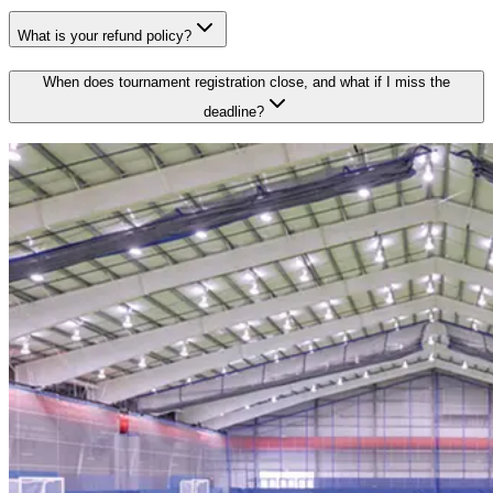
What is your refund policy?​​​​‌ ‍ ​‍​‍‌‍ ‌ ​‍‌‍‍‌‌‍‌ ‌‍‍‌‌‍ ‍​‍​‍​ ‍‍​‍​‍‌ ​ ‌‍​‌‌‍ ‍‌‍‍‌‌ ‌​‌ ‍‌​‍ ‍‌‍‍‌‌‍ ​‍​‍​‍ ​​‍​‍‌‍‍​‌ ​‍‌‍‌‌‌‍‌‍​‍​‍​ ‍‍​‍​‍‌‍‍​‌ ‌​‌ ‌​‌ ​​‌ ​ ​ ‍‍​‍ ​‍ ‌‍​ ‌‍‍​‌‍‌‌‌‍ ​‌ ​ ‌‍‌‌‌‍​‌‌ ​​‌‍‍‌‌‍‌‌‌ ​‍‌ ​ ​‍ ‍‌ ​ ‌‍​‌‌‍ ‍‌‍‍‌‌ ‌​‌ ‍‌​‍ ‍‌ ​ ‌ ‌​‌ ‌‌‌‍‌​‌‍‍‌‌‍ ​‍ ‌‍‍‌‌‍ ‍‌ ‌​‌‍‌‌‌‍ ‍‌ ‌​​‍ ‌‍‌‌‌‍‌​‌‍‍‌‌ ‌​​‍ ‌‍ ‌‌‍ ‌‍‌​‌‍‌‌​ ‌‌ ​​‌ ​‍‌‍‌‌‌ ​ ‌‍‌‌‌‍ ‍‌ ‌​‌‍​‌‌ ‌​‌‍‍‌‌‍ ‌‍ ‍​ ‍ ‌‍‍‌‌‍‌​​ ‌​ ‌ ​ ‍‌‌‍‌​​ ​‌‌‍​‍​ ​ ‌‍‌‍‌‍‌​​‍ ‌​ ‌​​ ​ ‌‍​ ​ ‌‌​‍ ‌​ ‌​‌‍​‌​ ​‌​ ‍​​‍ ‌​ ‍‌‌‍‌‌​ ​‌​ ‍​​‍ ‌​ ‍​‌‍​ ​ ‌ ​ ‌‍‌‍‌‍​ ‌‌​ ‍​‌‍‌‍​ ‌‍​ ‌ ‌‍‌‍​ ‍‌​ ‍ ‌ ‌​‌ ‍‌‌ ​​‌‍‌‌​ ‌‌‍‌‍‌‍​‌‌ ​‌​ ‍ ‌ ​​‌‍​‌‌ ‌​‌‍‍​​ ‌‌ ‌​‌‍‍‌‌ ‌​‌‍ ​‌‍‌‌​ ‌‍​‍‌‍​‌‌ ​ ‌‍‌‌‌‌‌‌‌ ​‍‌‍ ​​ ‌‌‍‍​‌ ‌​‌ ‌​‌ ​​‌ ​ ​‍‌‌​ ​ ‌​​‌​‍‌‌​ ​‍‌​‌‍​‍‌‌​ ​‍‌​‌‍‌‍​ ‌‍‍​‌‍‌‌‌‍ ​‌ ​ ‌‍‌‌‌‍​‌‌ ​​‌‍‍‌‌‍‌‌‌ ​‍‌ ​ ​‍ ‍‌ ​ ‌‍​‌‌‍ ‍‌‍‍‌‌ ‌​‌ ‍‌​‍ ‍‌ ​ ‌ ‌​‌ ‌‌‌‍‌​‌‍‍‌‌‍ ​‍‌‍‌‍‍‌‌‍‌​​ ‌​ ‌ ​ ‍‌‌‍‌​​ ​‌‌‍​‍​ ​ ‌‍‌‍‌‍‌​​‍ ‌​ ‌​​ ​ ‌‍​ ​ ‌‌​‍ ‌​ ‌​‌‍​‌​ ​‌​ ‍​​‍ ‌​ ‍‌‌‍‌‌​ ​‌​ ‍​​‍ ‌​ ‍​‌‍​ ​ ‌ ​ ‌‍‌‍‌‍​ ‌‌​ ‍​‌‍‌‍​ ‌‍​ ‌ ‌‍‌‍​ ‍‌​‍‌‍‌ ‌​‌ ‍‌‌ ​​‌‍‌‌​ ‌‌‍‌‍‌‍​‌‌ ​‌​‍‌‍‌ ​​‌‍​‌‌ ‌​‌‍‍​​ ‌‌ ‌​‌‍‍‌‌ ‌​‌‍ ​‌‍‌‌​‍‌‍‌ ​​‌‍‌‌‌ ​‍‌ ​ ‌ ​​‌‍‌‌‌‍​ ‌ ‌​‌‍‍‌‌ ‌‍‌‍‌‌​ ‌‌ ​​‌ ‌‌‌‍​‍‌‍ ​‌‍‍‌‌ ​ ‌‍‍​‌‍‌‌‌‍‌​​‍​‍‌ ‌
When does tournament registration close, and what if I miss the
deadline?​​​​‌ ‍ ​‍​‍‌‍ ‌ ​‍‌‍‍‌‌‍‌ ‌‍‍‌‌‍ ‍​‍​‍​ ‍‍​‍​‍‌ ​ ‌‍​‌‌‍ ‍‌‍‍‌‌ ‌​‌ ‍‌​‍ ‍‌‍‍‌‌‍ ​‍​‍​‍ ​​‍​‍‌‍‍​‌ ​‍‌‍‌‌‌‍‌‍​‍​‍​ ‍‍​‍​‍‌‍‍​‌ ‌​‌ ‌​‌ ​​‌ ​ ​ ‍‍​‍ ​‍ ‌‍​ ‌‍‍​‌‍‌‌‌‍ ​‌ ​ ‌‍‌‌‌‍​‌‌ ​​‌‍‍‌‌‍‌‌‌ ​‍‌ ​ ​‍ ‍‌ ​ ‌‍​‌‌‍ ‍‌‍‍‌‌ ‌​‌ ‍‌​‍ ‍‌ ​ ‌ ‌​‌ ‌‌‌‍‌​‌‍‍‌‌‍ ​‍ ‌‍‍‌‌‍ ‍‌ ‌​‌‍‌‌‌‍ ‍‌ ‌​​‍ ‌‍‌‌‌‍‌​‌‍‍‌‌ ‌​​‍ ‌‍ ‌‌‍ ‌‍‌​‌‍‌‌​ ‌‌ ​​‌ ​‍‌‍‌‌‌ ​ ‌‍‌‌‌‍ ‍‌ ‌​‌‍​‌‌ ‌​‌‍‍‌‌‍ ‌‍ ‍​ ‍ ‌‍‍‌‌‍‌​​ ‌‌‍‌‍​ ‌‌‌‍​‍​ ‌​​ ‍‌‌‍‌‍​ ‍​‌‍‌‍​‍ ‌​ ‌ ‌‍‌‍‌‍​‍‌‍‌‌​‍ ‌​ ‌​​ ‌​‌‍‌‌‌‍‌‍​‍ ‌​ ‍​​ ​ ​ ‌​​ ‍‌​‍ ‌​ ‍‌​ ‌​​ ​ ​ ‍‌​ ‌‌‌‍​ ‌‍​ ​ ‍‌​ ​‍​ ​ ​ ‍‌‌‍​‍​ ‍ ‌ ‌​‌ ‍‌‌ ​​‌‍‌‌​ ‌‌‍‌‍‌‍​‌‌ ​‌​ ‍ ‌ ​​‌‍​‌‌ ‌​‌‍‍​​ ‌‌ ‌​‌‍‍‌‌ ‌​‌‍ ​‌‍‌‌​ ‌‍​‍‌‍​‌‌ ​ ‌‍‌‌‌‌‌‌‌ ​‍‌‍ ​​ ‌‌‍‍​‌ ‌​‌ ‌​‌ ​​‌ ​ ​‍‌‌​ ​ ‌​​‌​‍‌‌​ ​‍‌​‌‍​‍‌‌​ ​‍‌​‌‍‌‍​ ‌‍‍​‌‍‌‌‌‍ ​‌ ​ ‌‍‌‌‌‍​‌‌ ​​‌‍‍‌‌‍‌‌‌ ​‍‌ ​ ​‍ ‍‌ ​ ‌‍​‌‌‍ ‍‌‍‍‌‌ ‌​‌ ‍‌​‍ ‍‌ ​ ‌ ‌​‌ ‌‌‌‍‌​‌‍‍‌‌‍ ​‍‌‍‌‍‍‌‌‍‌​​ ‌‌‍‌‍​ ‌‌‌‍​‍​ ‌​​ ‍‌‌‍‌‍​ ‍​‌‍‌‍​‍ ‌​ ‌ ‌‍‌‍‌‍​‍‌‍‌‌​‍ ‌​ ‌​​ ‌​‌‍‌‌‌‍‌‍​‍ ‌​ ‍​​ ​ ​ ‌​​ ‍‌​‍ ‌​ ‍‌​ ‌​​ ​ ​ ‍‌​ ‌‌‌‍​ ‌‍​ ​ ‍‌​ ​‍​ ​ ​ ‍‌‌‍​‍​‍‌‍‌ ‌​‌ ‍‌‌ ​​‌‍‌‌​ ‌‌‍‌‍‌‍​‌‌ ​‌​‍‌‍‌ ​​‌‍​‌‌ ‌​‌‍‍​​ ‌‌ ‌​‌‍‍‌‌ ‌​‌‍ ​‌‍‌‌​‍‌‍‌ ​​‌‍‌‌‌ ​‍‌ ​ ‌ ​​‌‍‌‌‌‍​ ‌ ‌​‌‍‍‌‌ ‌‍‌‍‌‌​ ‌‌ ​​‌ ‌‌‌‍​‍‌‍ ​‌‍‍‌‌ ​ ‌‍‍​‌‍‌‌‌‍‌​​‍​‍‌ ‌