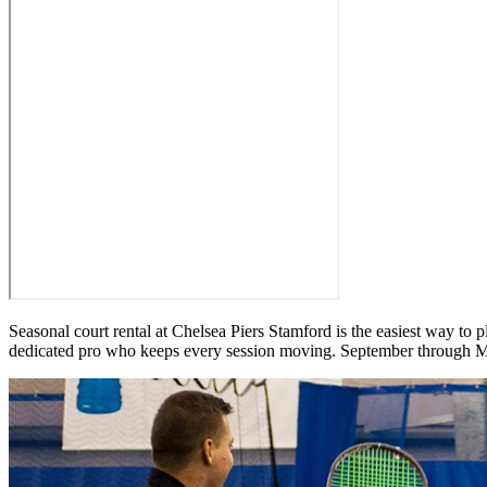
Seasonal court rental at Chelsea Piers Stamford is the easiest way to 
dedicated pro who keeps every session moving. September through May, 34 weeks, with nothing to think about except your game.​​​​‌ ‍ ​‍​‍‌‍ ‌ ​‍‌‍‍‌‌‍‌ ‌‍‍‌‌‍ ‍​‍​‍​ ‍‍​‍​‍‌ ​ ‌‍​‌‌‍ ‍‌‍‍‌‌ ‌​‌ ‍‌​‍ ‍‌‍‍‌‌‍ ​‍​‍​‍ ​​‍​‍‌‍‍​‌ ​‍‌‍‌‌‌‍‌‍​‍​‍​ ‍‍​‍​‍‌‍‍​‌ ‌​‌ ‌​‌ ​​‌ ​ ​ ‍‍​‍ ​‍ ‌‍​ ‌‍‍​‌‍‌‌‌‍ ​‌ ​ ‌‍‌‌‌‍​‌‌ ​​‌‍‍‌‌‍‌‌‌ ​‍‌ ​ ​‍ ‍‌ ​ ‌‍​‌‌‍ ‍‌‍‍‌‌ ‌​‌ ‍‌​‍ ‍‌ ​ ‌ ‌​‌ ‌‌‌‍‌​‌‍‍‌‌‍ ​‍ ‌‍‍‌‌‍ ‍‌ ‌​‌‍‌‌‌‍ ‍‌ ‌​​‍ ‌‍‌‌‌‍‌​‌‍‍‌‌ ‌​​‍ ‌‍ ‌‌‍ ‌‍‌​‌‍‌‌​ ‌‌ ​​‌ ​‍‌‍‌‌‌ ​ ‌‍‌‌‌‍ ‍‌ ‌​‌‍​‌‌ ‌​‌‍‍‌‌‍ ‌‍ ‍​ ‍ ‌‍‍‌‌‍‌​​ ‌‌‍​‍‌‍​ ‌‍‌‍​ ‍‌​ ‍‌‌‍‌‌​ ​ ​ ‍​​‍ ‌​ ‌ ​ ‌ ‌‍‌‌​ ‌ ​‍ ‌​ ‌​​ ‌​​ ​ ​ ​ ​‍ ‌‌‍​‌​ ​ ​ ‍‌‌‍‌​​‍ ‌​ ‍​‌‍‌​​ ​ ​ ‍‌​ ‍​​ ​​​ ​‍​ ‌‍‌‍​ ​ ​‍‌‍​ ‌‍‌‌​ ‍ ‌ ‌​‌ ‍‌‌ ​​‌‍‌‌​ ‌‌ ‌‍‌‍‌‌‌‍ ‍‌ ‌‌‌‍‌‌‌‌​ ‌‍ ​‌ ‌‌‌‍‌ ‌‌​​‌‍​‌‌‍‌ ‌‍‌‌​ ‍ ‌ ​​‌‍​‌‌ ‌​‌‍‍​​ ‌‌ ​​‌‍​‌‌‍‌ ‌‍‌‌‌​​‍‌ ‌‌‌‍‍‌‌‍ ​‌‍‌​‌‍‌‌‌ ​‍​‍‌‌​ ‌‌‌​​‍‌‌ ‌‍‍ ‌‍‌‌‌ ‍‌​‍‌‌​ ​ ‌​‌​​‍‌‌​ ​ ‌​‌​​‍‌‌​ ​‍​ ​‍‌‍‌​​ ‍‌​ ‌‌​ ‍‌‌‍​‍​ ‌‍​ ​‍​ ‌ ​ ‌ ‌‍‌‍​ ​‍​ ‍​​‍‌‌​ ​‍​ ​‍​‍‌‌​ ‌‌‌​‌​​‍ ‍‌ ​‍‌‍‍‌‌‍​ ‌‍‍​‌‌​ ‌ ‌‌‌‍​‍‌ ‌​‌‍‍‌‌ ‌​‌‍ ​‌‍‌‌​‍‌‌​ ‌‌‌​​‍‌‌ ‌‍‍ ‌‍‌‌‌ ‍‌​‍‌‌​ ​ ‌​‌​​‍‌‌​ ​ ‌​‌​​‍‌‌​ ​‍​ ​‍​ ‍​​ ‌‌​ ​‍​ ​‍​ ‍‌​ ​ ‌‍​‍​ ‌​‌‍‌‌‌‍​ ​ ‌‍‌‍​‌​‍‌‌​ ​‍​ ​‍​‍‌‌​ ‌‌‌​‌​​‍ ‍‌‍​ ‌‍‍​‌‍‍‌‌‍ ​‌‍‌​‌ ​‍‌‍‌‌‌‍ ‍​‍‌‌​ ‌‌‌​​‍‌‌ ‌‍‍ ‌‍‌‌‌ ‍‌​‍‌‌​ ​ ‌​‌​​‍‌‌​ ​ ‌​‌​​‍‌‌​ ​‍​ ​‍‌‍​‍​ ​​​ ‍‌‌‍​‍​ ‍‌‌‍​ ​ ​‍​ ‌‌‌‍​ ​ ‌ ​ ‌​​ ‌ ​‍‌‌​ ​‍​ ​‍​‍‌‌​ ‌‌‌​