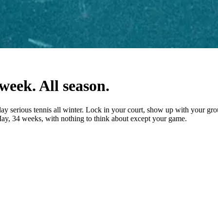
‌‍‌​​ ‌‌‍​‍‌‍​ ‌‍‌‍​ ‍‌​ ‍‌‌‍‌‌​ ​ ​ ‍​​‍ ‌​ ‌ ​ ‌ ‌‍‌‌​ ‌ ​‍ ‌​ ‌​​ ‌​​ ​ ​ ​ ​‍ ‌‌‍​‌​ ​ ​ ‍‌‌‍‌​​‍ ‌​ ‍​‌‍‌​​ ​ ​ ‍‌​ ‍​​ ​​​ ​‍​ ‌‍‌‍​ ​ ​‍‌‍​ ‌‍‌‌​‍‌‍‌ ‌​‌ ‍‌‌ ​​‌‍‌‌​ ‌‌ ‌‍‌‍‌‌‌‍ ‍‌ ‌‌‌‍‌‌‌‌​ ‌‍ ​‌ ‌‌‌‍‌ ‌‌​​‌‍​‌‌‍‌ ‌‍‌‌​‍‌‍‌ ​​‌‍​‌‌ ‌​‌‍‍​​ ‌‌ ​​‌‍​‌‌‍‌ ‌‍‌‌‌​​‍‌ ‌‌‌‍‍‌‌‍ ​‌‍‌​‌‍‌‌‌ ​‍​‍‌‌​ ‌‌‌​​‍‌‌ ‌‍‍ ‌‍‌‌‌ ‍‌​‍‌‌​ ​ ‌​‌​​‍‌‌​ ​ ‌​‌​​‍‌‌​ ​‍​ ​‍‌‍‌​​ ‍‌​ ‌‌​ ‍‌‌‍​‍​ ‌‍​ ​‍​ ‌ ​ ‌ ‌‍‌‍​ ​‍​ ‍​​‍‌‌​ ​‍​ ​‍​‍‌‌​ ‌‌‌​‌​​‍ ‍‌‍‍​‌‍‌‌‌‍​‌‌‍‌​‌‍ ​‌‍‍‌‌‍ ‍‌‍‌‌​‍‌‍‌ ​​‌‍‌‌‌ ​‍‌ ​ ‌ ​​‌‍‌‌‌‍​ ‌ ‌​‌‍‍‌‌ ‌‍‌‍‌‌​ ‌‌ ​​‌ ‌‌‌‍​‍‌‍ ​‌‍‍‌‌ ​ ‌‍‍​‌‍‌‌‌‍‌​​‍​‍‌ ‌
play serious tennis all winter. Lock in your court, show up with your gr
‌​​‍ ‍‌ ‌​‌‍‌‌‌ ‍​‌ ‌​​ ‌‍​‍‌‍​‌‌ ​ ‌‍‌‌‌‌‌‌‌ ​‍‌‍ ​​ ‌‌‍‍​‌ ‌​‌ ‌​‌ ​​‌ ​ ​‍‌‌​ ​ ‌​​‌​‍‌‌​ ​‍‌​‌‍​‍‌‌​ ​‍‌​‌‍‌‍​ ‌‍‍​‌‍‌‌‌‍ ​‌ ​ ‌‍‌‌‌‍​‌‌ ​​‌‍‍‌‌‍‌‌‌ ​‍‌ ​ ​‍ ‍‌ ​ ‌‍​‌‌‍ ‍‌‍‍‌‌ ‌​‌ ‍‌​‍ ‍‌ ​ ‌ ‌​‌ ‌‌‌‍‌​‌‍‍‌‌‍ ​‍‌‍‌‍‍‌‌‍‌​​ ‌‌‍​‍‌‍​ ‌‍‌‍​ ‍‌​ ‍‌‌‍‌‌​ ​ ​ ‍​​‍ ‌​ ‌ ​ ‌ ‌‍‌‌​ ‌ ​‍ ‌​ ‌​​ ‌​​ ​ ​ ​ ​‍ ‌‌‍​‌​ ​ ​ ‍‌‌‍‌​​‍ ‌​ ‍​‌‍‌​​ ​ ​ ‍‌​ ‍​​ ​​​ ​‍​ ‌‍‌‍​ ​ ​‍‌‍​ ‌‍‌‌​‍‌‍‌ ‌​‌ ‍‌‌ ​​‌‍‌‌​ ‌‌ ‌‍‌‍‌‌‌‍ ‍‌ ‌‌‌‍‌‌‌‌​ ‌‍ ​‌ ‌‌‌‍‌ ‌‌​​‌‍​‌‌‍‌ ‌‍‌‌​‍‌‍‌ ​​‌‍​‌‌ ‌​‌‍‍​​ ‌‌ ​​‌‍​‌‌‍‌ ‌‍‌‌‌​​‍‌ ‌‌‌‍‍‌‌‍ ​‌‍‌​‌‍‌‌‌ ​‍​‍‌‌​ ‌‌‌​​‍‌‌ ‌‍‍ ‌‍‌‌‌ ‍‌​‍‌‌​ ​ ‌​‌​​‍‌‌​ ​ ‌​‌​​‍‌‌​ ​‍​ ​‍‌‍‌​​ ‍‌​ ‌‌​ ‍‌‌‍​‍​ ‌‍​ ​‍​ ‌ ​ ‌ ‌‍‌‍​ ​‍​ ‍​​‍‌‌​ ​‍​ ​‍​‍‌‌​ ‌‌‌​‌​​‍ ‍‌ ​‍‌‍‍‌‌‍​ ‌‍‍​‌‌​ ‌ ‌‌‌‍​‍‌ ‌​‌‍‍‌‌ ‌​‌‍ ​‌‍‌‌​‍‌‌​ ‌‌‌​​‍‌‌ ‌‍‍ ‌‍‌‌‌ ‍‌​‍‌‌​ ​ ‌​‌​​‍‌‌​ ​ ‌​‌​​‍‌‌​ ​‍​ ​‍​ ‍​​ ‌‌​ ​‍​ ​‍​ ‍‌​ ​ ‌‍​‍​ ‌​‌‍‌‌‌‍​ ​ ‌‍‌‍​‌​‍‌‌​ ​‍​ ​‍​‍‌‌​ ‌‌‌​‌​​‍ ‍‌‍​ ‌‍‍​‌‍‍‌‌‍ ​‌‍‌​‌ ​‍‌‍‌‌‌‍ ‍​‍‌‌​ ‌‌‌​​‍‌‌ ‌‍‍ ‌‍‌‌‌ ‍‌​‍‌‌​ ​ ‌​‌​​‍‌‌​ ​ ‌​‌​​‍‌‌​ ​‍​ ​‍‌‍​‍​ ​​​ ‍‌‌‍​‍​ ‍‌‌‍​ ​ ​‍​ ‌‌‌‍​ ​ ‌ ​ ‌​​ ‌ ​‍‌‌​ ​‍​ ​‍​‍‌‌​ ‌‌‌​‌​​‍ ‍‌ ‌​‌‍‌‌‌ ‍​‌ ‌​​‍‌‍‌ ​​‌‍‌‌‌ ​‍‌ ​ ‌ ​​‌‍‌‌‌‍​ ‌ ‌​‌‍‍‌‌ ‌‍‌‍‌‌​ ‌‌ ​​‌ ‌‌‌‍​‍‌‍ ​‌‍‍‌‌ ​ ‌‍‍​‌‍‌‌‌‍‌​​‍​‍‌ ‌