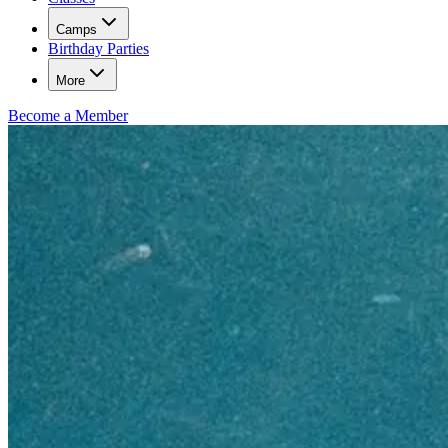
Camps​​​​‌ ‍ ​‍​‍‌‍ ‌ ​‍‌‍‍‌‌‍‌ ‌‍‍‌‌‍ ‍​‍​‍​ ‍‍​‍​‍‌ ​ ‌‍​‌‌‍ ‍‌‍‍‌‌ ‌​‌ ‍‌​‍ ‍‌‍‍‌‌‍ ​‍​‍​‍ ​​‍​‍‌‍‍​‌ ​‍‌‍‌‌‌‍‌‍​‍​‍​ ‍‍​‍​‍‌‍‍​‌ ‌​‌ ‌​‌ ​​‌ ​ ​ ‍‍​‍ ​‍ ‌‍​ ‌‍‍​‌‍‌‌‌‍ ​‌ ​ ‌‍‌‌‌‍​‌‌ ​​‌‍‍‌‌‍‌‌‌ ​‍‌ ​ ​‍ ‍‌ ​ ‌‍​‌‌‍ ‍‌‍‍‌‌ ‌​‌ ‍‌​‍ ‍‌ ​ ‌ ‌​‌ ‌‌‌‍‌​‌‍‍‌‌‍ ​‍ ‌‍‍‌‌‍ ‍‌ ‌​‌‍‌‌‌‍ ‍‌ ‌​​‍ ‌‍‌‌‌‍‌​‌‍‍‌‌ ‌​​‍ ‌‍ ‌‌‍ ‌‍‌​‌‍‌‌​ ‌‌ ​​‌ ​‍‌‍‌‌‌ ​ ‌‍‌‌‌‍ ‍‌ ‌​‌‍​‌‌ ‌​‌‍‍‌‌‍ ‌‍ ‍​ ‍ ‌‍‍‌‌‍‌​​ ‌​ ​‍‌‍​‌​ ‍​​ ‌ ​ ​​​ ‌​​ ​ ​ ‌‍​‍ ‌​ ​‍​ ‌‍​ ‌‍‌‍‌​​‍ ‌​ ‌​‌‍‌‌​ ‍​​ ​​​‍ ‌​ ‍‌​ ‌‍​ ‌‌‌‍‌​​‍ ‌‌‍‌‍​ ‍‌​ ​‍‌‍​‍‌‍‌‍‌‍‌​‌‍‌‌​ ‌ ​ ‍‌​ ‌​‌‍​ ‌‍​ ​ ‍ ‌ ‌​‌ ‍‌‌ ​​‌‍‌‌​ ‌‌ ‌‍‌‍‌‌‌‍ ‍‌ ‌‌‌‍‌‌​ ‍ ‌ ​​‌‍​‌‌ ‌​‌‍‍​​ ‌‌ ​ ‌ ‌‌‌‍​‍‌​ ‍‌‍​‌‌ ‌‍‌‍‍‌‌‍‌ ‌‍​‌‌ ‌​‌‍‍‌‌‍ ‌‍ ‍​‍ ‍‌‍​ ‌‍ ‌‍ ​‌ ‌‌‌‍ ‌‌‍ ‍‌ ​ ​‍‌‌​ ‌‌‌​​‍‌‌ ‌‍‍ ‌‍‌‌‌ ‍‌​‍‌‌​ ​ ‌​‌​​‍‌‌​ ​ ‌​‌​​‍‌‌​ ​‍​ ​‍​ ‌​​ ​ ‌‍‌‍​ ​ ​ ‌ ​ ​​​ ‌ ​ ‌ ​ ‌‍​ ‌‍‌‍​‌​ ​​​‍‌‌​ ​‍​ ​‍​‍‌‌​ ‌‌‌​‌​​‍ ‍‌ ‌​‌‍‍‌‌ ‌​‌‍ ​‌‍‌‌​ ‌‍​‍‌‍​‌‌ ​ ‌‍‌‌‌‌‌‌‌ ​‍‌‍ ​​ ‌‌‍‍​‌ ‌​‌ ‌​‌ ​​‌ ​ ​‍‌‌​ ​ ‌​​‌​‍‌‌​ ​‍‌​‌‍​‍‌‌​ ​‍‌​‌‍‌‍​ ‌‍‍​‌‍‌‌‌‍ ​‌ ​ ‌‍‌‌‌‍​‌‌ ​​‌‍‍‌‌‍‌‌‌ ​‍‌ ​ ​‍ ‍‌ ​ ‌‍​‌‌‍ ‍‌‍‍‌‌ ‌​‌ ‍‌​‍ ‍‌ ​ ‌ ‌​‌ ‌‌‌‍‌​‌‍‍‌‌‍ ​‍‌‍‌‍‍‌‌‍‌​​ ‌​ ​‍‌‍​‌​ ‍​​ ‌ ​ ​​​ ‌​​ ​ ​ ‌‍​‍ ‌​ ​‍​ ‌‍​ ‌‍‌‍‌​​‍ ‌​ ‌​‌‍‌‌​ ‍​​ ​​​‍ ‌​ ‍‌​ ‌‍​ ‌‌‌‍‌​​‍ ‌‌‍‌‍​ ‍‌​ ​‍‌‍​‍‌‍‌‍‌‍‌​‌‍‌‌​ ‌ ​ ‍‌​ ‌​‌‍​ ‌‍​ ​‍‌‍‌ ‌​‌ ‍‌‌ ​​‌‍‌‌​ ‌‌ ‌‍‌‍‌‌‌‍ ‍‌ ‌‌‌‍‌‌​‍‌‍‌ ​​‌‍​‌‌ ‌​‌‍‍​​ ‌‌ ​ ‌ ‌‌‌‍​‍‌​ ‍‌‍​‌‌ ‌‍‌‍‍‌‌‍‌ ‌‍​‌‌ ‌​‌‍‍‌‌‍ ‌‍ ‍​‍ ‍‌‍​ ‌‍ ‌‍ ​‌ ‌‌‌‍ ‌‌‍ ‍‌ ​ ​‍‌‌​ ‌‌‌​​‍‌‌ ‌‍‍ ‌‍‌‌‌ ‍‌​‍‌‌​ ​ ‌​‌​​‍‌‌​ ​ ‌​‌​​‍‌‌​ ​‍​ ​‍​ ‌​​ ​ ‌‍‌‍​ ​ ​ ‌ ​ ​​​ ‌ ​ ‌ ​ ‌‍​ ‌‍‌‍​‌​ ​​​‍‌‌​ ​‍​ ​‍​‍‌‌​ ‌‌‌​‌​​‍ ‍‌ ‌​‌‍‍‌‌ ‌​‌‍ ​‌‍‌‌​‍‌‍‌ ​​‌‍‌‌‌ ​‍‌ ​ ‌ ​​‌‍‌‌‌‍​ ‌ ‌​‌‍‍‌‌ ‌‍‌‍‌‌​ ‌‌ ​​‌ ‌‌‌‍​‍‌‍ ​‌‍‍‌‌ ​ ‌‍‍​‌‍‌‌‌‍‌​​‍​‍‌ ‌
Birthday Parties​​​​‌ ‍ ​‍​‍‌‍ ‌ ​‍‌‍‍‌‌‍‌ ‌‍‍‌‌‍ ‍​‍​‍​ ‍‍​‍​‍‌ ​ ‌‍​‌‌‍ ‍‌‍‍‌‌ ‌​‌ ‍‌​‍ ‍‌‍‍‌‌‍ ​‍​‍​‍ ​​‍​‍‌‍‍​‌ ​‍‌‍‌‌‌‍‌‍​‍​‍​ ‍‍​‍​‍‌‍‍​‌ ‌​‌ ‌​‌ ​​‌ ​ ​ ‍‍​‍ ​‍ ‌‍​ ‌‍‍​‌‍‌‌‌‍ ​‌ ​ ‌‍‌‌‌‍​‌‌ ​​‌‍‍‌‌‍‌‌‌ ​‍‌ ​ ​‍ ‍‌ ​ ‌‍​‌‌‍ ‍‌‍‍‌‌ ‌​‌ ‍‌​‍ ‍‌ ​ ‌ ‌​‌ ‌‌‌‍‌​‌‍‍‌‌‍ ​‍ ‌‍‍‌‌‍ ‍‌ ‌​‌‍‌‌‌‍ ‍‌ ‌​​‍ ‌‍‌‌‌‍‌​‌‍‍‌‌ ‌​​‍ ‌‍ ‌‌‍ ‌‍‌​‌‍‌‌​ ‌‌ ​​‌ ​‍‌‍‌‌‌ ​ ‌‍‌‌‌‍ ‍‌ ‌​‌‍​‌‌ ‌​‌‍‍‌‌‍ ‌‍ ‍​ ‍ ‌‍‍‌‌‍‌​​ ‌​ ​‍‌‍​‌​ ‍​​ ‌ ​ ​​​ ‌​​ ​ ​ ‌‍​‍ ‌​ ​‍​ ‌‍​ ‌‍‌‍‌​​‍ ‌​ ‌​‌‍‌‌​ ‍​​ ​​​‍ ‌​ ‍‌​ ‌‍​ ‌‌‌‍‌​​‍ ‌‌‍‌‍​ ‍‌​ ​‍‌‍​‍‌‍‌‍‌‍‌​‌‍‌‌​ ‌ ​ ‍‌​ ‌​‌‍​ ‌‍​ ​ ‍ ‌ ‌​‌ ‍‌‌ ​​‌‍‌‌​ ‌‌ ‌‍‌‍‌‌‌‍ ‍‌ ‌‌‌‍‌‌​ ‍ ‌ ​​‌‍​‌‌ ‌​‌‍‍​​ ‌‌ ​ ‌ ‌‌‌‍​‍‌​ ‍‌‍​‌‌ ‌‍‌‍‍‌‌‍‌ ‌‍​‌‌ ‌​‌‍‍‌‌‍ ‌‍ ‍​‍ ‍‌‍​ ‌‍ ‌‍ ​‌ ‌‌‌‍ ‌‌‍ ‍‌ ​ ​‍‌‌​ ‌‌‌​​‍‌‌ ‌‍‍ ‌‍‌‌‌ ‍‌​‍‌‌​ ​ ‌​‌​​‍‌‌​ ​ ‌​‌​​‍‌‌​ ​‍​ ​‍​ ​​‌‍​ ​ ‌‍​ ​‌‌‍‌‍​ ‍​‌‍​‌​ ‌‌‌‍‌‌​ ‌‍​ ‍​​ ‌​​‍‌‌​ ​‍​ ​‍​‍‌‌​ ‌‌‌​‌​​‍ ‍‌‍ ​‌‍‍‌‌‍ ‍‌‍‍ ‌ ​ ​‍‌‌​ ‌‌‌​​‍‌‌ ‌‍‍ ‌‍‌‌‌ ‍‌​‍‌‌​ ​ ‌​‌​​‍‌‌​ ​ ‌​‌​​‍‌‌​ ​‍​ ​‍​ ‌‌​ ​‍​ ​‌‌‍‌​‌‍‌‍​ ​​​ ​‌​ ‌‍​ ‌‌​ ‍​​ ​‌‌‍​‌​‍‌‌​ ​‍​ ​‍​‍‌‌​ ‌‌‌​‌​​‍ ‍‌ ‌​‌‍‍‌‌ ‌​‌‍ ​‌‍‌‌​ ‌‍​‍‌‍​‌‌ ​ ‌‍‌‌‌‌‌‌‌ ​‍‌‍ ​​ ‌‌‍‍​‌ ‌​‌ ‌​‌ ​​‌ ​ ​‍‌‌​ ​ ‌​​‌​‍‌‌​ ​‍‌​‌‍​‍‌‌​ ​‍‌​‌‍‌‍​ ‌‍‍​‌‍‌‌‌‍ ​‌ ​ ‌‍‌‌‌‍​‌‌ ​​‌‍‍‌‌‍‌‌‌ ​‍‌ ​ ​‍ ‍‌ ​ ‌‍​‌‌‍ ‍‌‍‍‌‌ ‌​‌ ‍‌​‍ ‍‌ ​ ‌ ‌​‌ ‌‌‌‍‌​‌‍‍‌‌‍ ​‍‌‍‌‍‍‌‌‍‌​​ ‌​ ​‍‌‍​‌​ ‍​​ ‌ ​ ​​​ ‌​​ ​ ​ ‌‍​‍ ‌​ ​‍​ ‌‍​ ‌‍‌‍‌​​‍ ‌​ ‌​‌‍‌‌​ ‍​​ ​​​‍ ‌​ ‍‌​ ‌‍​ ‌‌‌‍‌​​‍ ‌‌‍‌‍​ ‍‌​ ​‍‌‍​‍‌‍‌‍‌‍‌​‌‍‌‌​ ‌ ​ ‍‌​ ‌​‌‍​ ‌‍​ ​‍‌‍‌ ‌​‌ ‍‌‌ ​​‌‍‌‌​ ‌‌ ‌‍‌‍‌‌‌‍ ‍‌ ‌‌‌‍‌‌​‍‌‍‌ ​​‌‍​‌‌ ‌​‌‍‍​​ ‌‌ ​ ‌ ‌‌‌‍​‍‌​ ‍‌‍​‌‌ ‌‍‌‍‍‌‌‍‌ ‌‍​‌‌ ‌​‌‍‍‌‌‍ ‌‍ ‍​‍ ‍‌‍​ ‌‍ ‌‍ ​‌ ‌‌‌‍ ‌‌‍ ‍‌ ​ ​‍‌‌​ ‌‌‌​​‍‌‌ ‌‍‍ ‌‍‌‌‌ ‍‌​‍‌‌​ ​ ‌​‌​​‍‌‌​ ​ ‌​‌​​‍‌‌​ ​‍​ ​‍​ ​​‌‍​ ​ ‌‍​ ​‌‌‍‌‍​ ‍​‌‍​‌​ ‌‌‌‍‌‌​ ‌‍​ ‍​​ ‌​​‍‌‌​ ​‍​ ​‍​‍‌‌​ ‌‌‌​‌​​‍ ‍‌‍ ​‌‍‍‌‌‍ ‍‌‍‍ ‌ ​ ​‍‌‌​ ‌‌‌​​‍‌‌ ‌‍‍ ‌‍‌‌‌ ‍‌​‍‌‌​ ​ ‌​‌​​‍‌‌​ ​ ‌​‌​​‍‌‌​ ​‍​ ​‍​ ‌‌​ ​‍​ ​‌‌‍‌​‌‍‌‍​ ​​​ ​‌​ ‌‍​ ‌‌​ ‍​​ ​‌‌‍​‌​‍‌‌​ ​‍​ ​‍​‍‌‌​ ‌‌‌​‌​​‍ ‍‌ ‌​‌‍‍‌‌ ‌​‌‍ ​‌‍‌‌​‍‌‍‌ ​​‌‍‌‌‌ ​‍‌ ​ ‌ ​​‌‍‌‌‌‍​ ‌ ‌​‌‍‍‌‌ ‌‍‌‍‌‌​ ‌‌ ​​‌ ‌‌‌‍​‍‌‍ ​‌‍‍‌‌ ​ ‌‍‍​‌‍‌‌‌‍‌​​‍​‍‌ ‌
More
Become a Member​​​​‌ ‍ ​‍​‍‌‍ ‌ ​‍‌‍‍‌‌‍‌ ‌‍‍‌‌‍ ‍​‍​‍​ ‍‍​‍​‍‌ ​ ‌‍​‌‌‍ ‍‌‍‍‌‌ ‌​‌ ‍‌​‍ ‍‌‍‍‌‌‍ ​‍​‍​‍ ​​‍​‍‌‍‍​‌ ​‍‌‍‌‌‌‍‌‍​‍​‍​ ‍‍​‍​‍‌‍‍​‌ ‌​‌ ‌​‌ ​​‌ ​ ​ ‍‍​‍ ​‍ ‌‍​ ‌‍‍​‌‍‌‌‌‍ ​‌ ​ ‌‍‌‌‌‍​‌‌ ​​‌‍‍‌‌‍‌‌‌ ​‍‌ ​ ​‍ ‍‌ ​ ‌‍​‌‌‍ ‍‌‍‍‌‌ ‌​‌ ‍‌​‍ ‍‌ ​ ‌ ‌​‌ ‌‌‌‍‌​‌‍‍‌‌‍ ​‍ ‌‍‍‌‌‍ ‍‌ ‌​‌‍‌‌‌‍ ‍‌ ‌​​‍ ‌‍‌‌‌‍‌​‌‍‍‌‌ ‌​​‍ ‌‍ ‌‌‍ ‌‍‌​‌‍‌‌​ ‌‌ ​​‌ ​‍‌‍‌‌‌ ​ ‌‍‌‌‌‍ ‍‌ ‌​‌‍​‌‌ ‌​‌‍‍‌‌‍ ‌‍ ‍​ ‍ ‌‍‍‌‌‍‌​​ ‌​ ​‍‌‍​‌​ ‍​​ ‌ ​ ​​​ ‌​​ ​ ​ ‌‍​‍ ‌​ ​‍​ ‌‍​ ‌‍‌‍‌​​‍ ‌​ ‌​‌‍‌‌​ ‍​​ ​​​‍ ‌​ ‍‌​ ‌‍​ ‌‌‌‍‌​​‍ ‌‌‍‌‍​ ‍‌​ ​‍‌‍​‍‌‍‌‍‌‍‌​‌‍‌‌​ ‌ ​ ‍‌​ ‌​‌‍​ ‌‍​ ​ ‍ ‌ ‌​‌ ‍‌‌ ​​‌‍‌‌​ ‌‌ ‌‍‌‍‌‌‌‍ ‍‌ ‌‌‌‍‌‌​ ‍ ‌ ​​‌‍​‌‌ ‌​‌‍‍​​ ‌‌ ​ ‌ ‌‌‌‍​‍‌​ ‍‌‍​‌‌ ‌‍‌‍‍‌‌‍‌ ‌‍​‌‌ ‌​‌‍‍‌‌‍ ‌‍ ‍​‍ ‍‌‍​ ‌ ‌​‌‍​‌‌​​‍‌ ‌‌‌ ‌​‌ ‌​‌‍ ‌‍ ‍​‍ ‍‌‍​‍‌ ‌‌‌ ‌​‌ ‌​‌‍ ‌‍ ‍‌ ​ ​‍‌‌​ ‌‌‌​​‍‌‌ ‌‍‍ ‌‍‌‌‌ ‍‌​‍‌‌​ ​ ‌​‌​​‍‌‌​ ​ ‌​‌​​‍‌‌​ ​‍​ ​‍​ ‌​​ ‌‌​ ‌​‌‍‌​‌‍​ ​ ‍​​ ‌ ‌‍‌‌​ ‌ ​ ​‌​ ‌‌​ ‌ ​‍‌‌​ ​‍​ ​‍​‍‌‌​ ‌‌‌​‌​​‍ ‍‌ ‌​‌‍‌‌‌ ‍​‌ ‌​​ ‌‍​‍‌‍​‌‌ ​ ‌‍‌‌‌‌‌‌‌ ​‍‌‍ ​​ ‌‌‍‍​‌ ‌​‌ ‌​‌ ​​‌ ​ ​‍‌‌​ ​ ‌​​‌​‍‌‌​ ​‍‌​‌‍​‍‌‌​ ​‍‌​‌‍‌‍​ ‌‍‍​‌‍‌‌‌‍ ​‌ ​ ‌‍‌‌‌‍​‌‌ ​​‌‍‍‌‌‍‌‌‌ ​‍‌ ​ ​‍ ‍‌ ​ ‌‍​‌‌‍ ‍‌‍‍‌‌ ‌​‌ ‍‌​‍ ‍‌ ​ ‌ ‌​‌ ‌‌‌‍‌​‌‍‍‌‌‍ ​‍‌‍‌‍‍‌‌‍‌​​ ‌​ ​‍‌‍​‌​ ‍​​ ‌ ​ ​​​ ‌​​ ​ ​ ‌‍​‍ ‌​ ​‍​ ‌‍​ ‌‍‌‍‌​​‍ ‌​ ‌​‌‍‌‌​ ‍​​ ​​​‍ ‌​ ‍‌​ ‌‍​ ‌‌‌‍‌​​‍ ‌‌‍‌‍​ ‍‌​ ​‍‌‍​‍‌‍‌‍‌‍‌​‌‍‌‌​ ‌ ​ ‍‌​ ‌​‌‍​ ‌‍​ ​‍‌‍‌ ‌​‌ ‍‌‌ ​​‌‍‌‌​ ‌‌ ‌‍‌‍‌‌‌‍ ‍‌ ‌‌‌‍‌‌​‍‌‍‌ ​​‌‍​‌‌ ‌​‌‍‍​​ ‌‌ ​ ‌ ‌‌‌‍​‍‌​ ‍‌‍​‌‌ ‌‍‌‍‍‌‌‍‌ ‌‍​‌‌ ‌​‌‍‍‌‌‍ ‌‍ ‍​‍ ‍‌‍​ ‌ ‌​‌‍​‌‌​​‍‌ ‌‌‌ ‌​‌ ‌​‌‍ ‌‍ ‍​‍ ‍‌‍​‍‌ ‌‌‌ ‌​‌ ‌​‌‍ ‌‍ ‍‌ ​ ​‍‌‌​ ‌‌‌​​‍‌‌ ‌‍‍ ‌‍‌‌‌ ‍‌​‍‌‌​ ​ ‌​‌​​‍‌‌​ ​ ‌​‌​​‍‌‌​ ​‍​ ​‍​ ‌​​ ‌‌​ ‌​‌‍‌​‌‍​ ​ ‍​​ ‌ ‌‍‌‌​ ‌ ​ ​‌​ ‌‌​ ‌ ​‍‌‌​ ​‍​ ​‍​‍‌‌​ ‌‌‌​‌​​‍ ‍‌ ‌​‌‍‌‌‌ ‍​‌ ‌​​‍‌‍‌ ​​‌‍‌‌‌ ​‍‌ ​ ‌ ​​‌‍‌‌‌‍​ ‌ ‌​‌‍‍‌‌ ‌‍‌‍‌‌​ ‌‌ ​​‌ ‌‌‌‍​‍‌‍ ​‌‍‍‌‌ ​ ‌‍‍​‌‍‌‌‌‍‌​​‍​‍‌ ‌