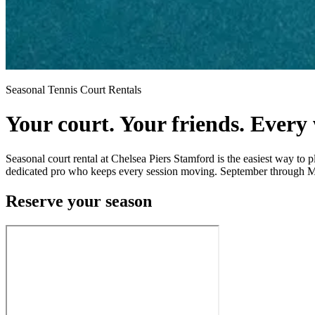
Seasonal Tennis Court Rentals​​​​‌ ‍ ​‍​‍‌‍ ‌ ​‍‌‍‍‌‌‍‌ ‌‍‍‌‌‍ ‍​‍​‍​ ‍‍​‍​‍‌ ​ ‌‍​‌‌‍ ‍‌‍‍‌‌ ‌​‌ ‍‌​‍ ‍‌‍‍‌‌‍ ​‍​‍​‍ ​​‍​‍‌‍‍​‌ ​‍‌‍‌‌‌‍‌‍​‍​‍​ ‍‍​‍​‍‌‍‍​‌ ‌​‌ ‌​‌ ​​‌ ​ ​ ‍‍​‍ ​‍ ‌‍​ ‌‍‍​‌‍‌‌‌‍ ​‌ ​ ‌‍‌‌‌‍​‌‌ ​​‌‍‍‌‌‍‌‌‌ ​‍‌ ​ ​‍ ‍‌ ​ ‌‍​‌‌‍ ‍‌‍‍‌‌ ‌​‌ ‍‌​‍ ‍‌ ​ ‌ ‌​‌ ‌‌‌‍‌​‌‍‍‌‌‍ ​‍ ‌‍‍‌‌‍ ‍‌ ‌​‌‍‌‌‌‍ ‍‌ ‌​​‍ ‌‍‌‌‌‍‌​‌‍‍‌‌ ‌​​‍ ‌‍ ‌‌‍ ‌‍‌​‌‍‌‌​ ‌‌ ​​‌ ​‍‌‍‌‌‌ ​ ‌‍‌‌‌‍ ‍‌ ‌​‌‍​‌‌ ‌​‌‍‍‌‌‍ ‌‍ ‍​ ‍ ‌‍‍‌‌‍‌​​ ‌‌‍​‍‌‍​ ‌‍‌‍​ ‍‌​ ‍‌‌‍‌‌​ ​ ​ ‍​​‍ ‌​ ‌ ​ ‌ ‌‍‌‌​ ‌ ​‍ ‌​ ‌​​ ‌​​ ​ ​ ​ ​‍ ‌‌‍​‌​ ​ ​ ‍‌‌‍‌​​‍ ‌​ ‍​‌‍‌​​ ​ ​ ‍‌​ ‍​​ ​​​ ​‍​ ‌‍‌‍​ ​ ​‍‌‍​ ‌‍‌‌​ ‍ ‌ ‌​‌ ‍‌‌ ​​‌‍‌‌​ ‌‌ ‌‍‌‍‌‌‌‍ ‍‌ ‌‌‌‍‌‌‌‌​ ‌‍ ​‌ ‌‌‌‍‌ ‌‌​​‌‍​‌‌‍‌ ‌‍‌‌​ ‍ ‌ ​​‌‍​‌‌ ‌​‌‍‍​​ ‌‌ ​​‌‍​‌‌‍‌ ‌‍‌‌‌​​‍‌ ‌‌‌‍‍‌‌‍ ​‌‍‌​‌‍‌‌‌ ​‍​‍‌‌​ ‌‌‌​​‍‌‌ ‌‍‍ ‌‍‌‌‌ ‍‌​‍‌‌​ ​ ‌​‌​​‍‌‌​ ​ ‌​‌​​‍‌‌​ ​‍​ ​‍‌‍‌​​ ‍‌​ ‌‌​ ‍‌‌‍​‍​ ‌‍​ ​‍​ ‌ ​ ‌ ‌‍‌‍​ ​‍​ ‍​​‍‌‌​ ​‍​ ​‍​‍‌‌​ ‌‌‌​‌​​‍ ‍‌‍‌‌‌ ‍‌‌‍‌‌‌‍​‍‌ ​‍‌‍ ‌ ‌ ​‍‌‌​ ‌‌‌​​‍‌‌ ‌‍‍ ‌‍‌‌‌ ‍‌​‍‌‌​ ​ ‌​‌​​‍‌‌​ ​ ‌​‌​​‍‌‌​ ​‍​ ​‍​ ​​‌‍‌‌‌‍​‍​ ‍‌‌‍​‌​ ‌​​ ​‍‌‍‌​​ ‌‍​ ​‌‌‍​‌‌‍​‌​‍‌‌​ ​‍​ ​‍​‍‌‌​ ‌‌‌​‌​​‍ ‍‌‍​ ‌‍‍​‌‍‍‌‌‍ ​‌‍‌​‌ ​‍‌‍‌‌‌‍ ‍​‍‌‌​ ‌‌‌​​‍‌‌ ‌‍‍ ‌‍‌‌‌ ‍‌​‍‌‌​ ​ ‌​‌​​‍‌‌​ ​ ‌​‌​​‍‌‌​ ​‍​ ​‍​ ‌ ​ ‌‌‌‍‌‌​ ‌​‌‍‌‍‌‍‌‍​ ​‍​ ‍‌​ ​‍‌‍​‍‌‍​‌​ ​‍​‍‌‌​ ​‍​ ​‍​‍‌‌​ ‌‌‌​‌​​‍ ‍‌ ‌​‌‍‌‌‌ ‍​‌ ‌​​ ‌‍​‍‌‍​‌‌ ​ ‌‍‌‌‌‌‌‌‌ ​‍‌‍ ​​ ‌‌‍‍​‌ ‌​‌ ‌​‌ ​​‌ ​ ​‍‌‌​ ​ ‌​​‌​‍‌‌​ ​‍‌​‌‍​‍‌‌​ ​‍‌​‌‍‌‍​ ‌‍‍​‌‍‌‌‌‍ ​‌ ​ ‌‍‌‌‌‍​‌‌ ​​‌‍‍‌‌‍‌‌‌ ​‍‌ ​ ​‍ ‍‌ ​ ‌‍​‌‌‍ ‍‌‍‍‌‌ ‌​‌ ‍‌​‍ ‍‌ ​ ‌ ‌​‌ ‌‌‌‍‌​‌‍‍‌‌‍ ​‍‌‍‌‍‍‌‌‍‌​​ ‌‌‍​‍‌‍​ ‌‍‌‍​ ‍‌​ ‍‌‌‍‌‌​ ​ ​ ‍​​‍ ‌​ ‌ ​ ‌ ‌‍‌‌​ ‌ ​‍ ‌​ ‌​​ ‌​​ ​ ​ ​ ​‍ ‌‌‍​‌​ ​ ​ ‍‌‌‍‌​​‍ ‌​ ‍​‌‍‌​​ ​ ​ ‍‌​ ‍​​ ​​​ ​‍​ ‌‍‌‍​ ​ ​‍‌‍​ ‌‍‌‌​‍‌‍‌ ‌​‌ ‍‌‌ ​​‌‍‌‌​ ‌‌ ‌‍‌‍‌‌‌‍ ‍‌ ‌‌‌‍‌‌‌‌​ ‌‍ ​‌ ‌‌‌‍‌ ‌‌​​‌‍​‌‌‍‌ ‌‍‌‌​‍‌‍‌ ​​‌‍​‌‌ ‌​‌‍‍​​ ‌‌ ​​‌‍​‌‌‍‌ ‌‍‌‌‌​​‍‌ ‌‌‌‍‍‌‌‍ ​‌‍‌​‌‍‌‌‌ ​‍​‍‌‌​ ‌‌‌​​‍‌‌ ‌‍‍ ‌‍‌‌‌ ‍‌​‍‌‌​ ​ ‌​‌​​‍‌‌​ ​ ‌​‌​​‍‌‌​ ​‍​ ​‍‌‍‌​​ ‍‌​ ‌‌​ ‍‌‌‍​‍​ ‌‍​ ​‍​ ‌ ​ ‌ ‌‍‌‍​ ​‍​ ‍​​‍‌‌​ ​‍​ ​‍​‍‌‌​ ‌‌‌​‌​​‍ ‍‌‍‌‌‌ ‍‌‌‍‌‌‌‍​‍‌ ​‍‌‍ ‌ ‌ ​‍‌‌​ ‌‌‌​​‍‌‌ ‌‍‍ ‌‍‌‌‌ ‍‌​‍‌‌​ ​ ‌​‌​​‍‌‌​ ​ ‌​‌​​‍‌‌​ ​‍​ ​‍​ ​​‌‍‌‌‌‍​‍​ ‍‌‌‍​‌​ ‌​​ ​‍‌‍‌​​ ‌‍​ ​‌‌‍​‌‌‍​‌​‍‌‌​ ​‍​ ​‍​‍‌‌​ ‌‌‌​‌​​‍ ‍‌‍​ ‌‍‍​‌‍‍‌‌‍ ​‌‍‌​‌ ​‍‌‍‌‌‌‍ ‍​‍‌‌​ ‌‌‌​​‍‌‌ ‌‍‍ ‌‍‌‌‌ ‍‌​‍‌‌​ ​ ‌​‌​​‍‌‌​ ​ ‌​‌​​‍‌‌​ ​‍​ ​‍​ ‌ ​ ‌‌‌‍‌‌​ ‌​‌‍‌‍‌‍‌‍​ ​‍​ ‍‌​ ​‍‌‍​‍‌‍​‌​ ​‍​‍‌‌​ ​‍​ ​‍​‍‌‌​ ‌‌‌​‌​​‍ ‍‌ ‌​‌‍‌‌‌ ‍​‌ ‌​​‍‌‍‌ ​​‌‍‌‌‌ ​‍‌ ​ ‌ ​​‌‍‌‌‌‍​ ‌ ‌​‌‍‍‌‌ ‌‍‌‍‌‌​ ‌‌ ​​‌ ‌‌‌‍​‍‌‍ ​‌‍‍‌‌ ​ ‌‍‍​‌‍‌‌‌‍‌​​‍​‍‌ ‌
Your court. Your friends. Every week. All season.​​​​‌ ‍ ​‍​‍‌‍ ‌ ​‍‌‍‍‌‌‍‌ ‌‍‍‌‌‍ ‍​‍​‍​ ‍‍​‍​‍‌ ​ ‌‍​‌‌‍ ‍‌‍‍‌‌ ‌​‌ ‍‌​‍ ‍‌‍‍‌‌‍ ​‍​‍​‍ ​​‍​‍‌‍‍​‌ ​‍‌‍‌‌‌‍‌‍​‍​‍​ ‍‍​‍​‍‌‍‍​‌ ‌​‌ ‌​‌ ​​‌ ​ ​ ‍‍​‍ ​‍ ‌‍​ ‌‍‍​‌‍‌‌‌‍ ​‌ ​ ‌‍‌‌‌‍​‌‌ ​​‌‍‍‌‌‍‌‌‌ ​‍‌ ​ ​‍ ‍‌ ​ ‌‍​‌‌‍ ‍‌‍‍‌‌ ‌​‌ ‍‌​‍ ‍‌ ​ ‌ ‌​‌ ‌‌‌‍‌​‌‍‍‌‌‍ ​‍ ‌‍‍‌‌‍ ‍‌ ‌​‌‍‌‌‌‍ ‍‌ ‌​​‍ ‌‍‌‌‌‍‌​‌‍‍‌‌ ‌​​‍ ‌‍ ‌‌‍ ‌‍‌​‌‍‌‌​ ‌‌ ​​‌ ​‍‌‍‌‌‌ ​ ‌‍‌‌‌‍ ‍‌ ‌​‌‍​‌‌ ‌​‌‍‍‌‌‍ ‌‍ ‍​ ‍ ‌‍‍‌‌‍‌​​ ‌‌‍​‍‌‍​ ‌‍‌‍​ ‍‌​ ‍‌‌‍‌‌​ ​ ​ ‍​​‍ ‌​ ‌ ​ ‌ ‌‍‌‌​ ‌ ​‍ ‌​ ‌​​ ‌​​ ​ ​ ​ ​‍ ‌‌‍​‌​ ​ ​ ‍‌‌‍‌​​‍ ‌​ ‍​‌‍‌​​ ​ ​ ‍‌​ ‍​​ ​​​ ​‍​ ‌‍‌‍​ ​ ​‍‌‍​ ‌‍‌‌​ ‍ ‌ ‌​‌ ‍‌‌ ​​‌‍‌‌​ ‌‌ ‌‍‌‍‌‌‌‍ ‍‌ ‌‌‌‍‌‌‌‌​ ‌‍ ​‌ ‌‌‌‍‌ ‌‌​​‌‍​‌‌‍‌ ‌‍‌‌​ ‍ ‌ ​​‌‍​‌‌ ‌​‌‍‍​​ ‌‌ ​​‌‍​‌‌‍‌ ‌‍‌‌‌​​‍‌ ‌‌‌‍‍‌‌‍ ​‌‍‌​‌‍‌‌‌ ​‍​‍‌‌​ ‌‌‌​​‍‌‌ ‌‍‍ ‌‍‌‌‌ ‍‌​‍‌‌​ ​ ‌​‌​​‍‌‌​ ​ ‌​‌​​‍‌‌​ ​‍​ ​‍‌‍‌​​ ‍‌​ ‌‌​ ‍‌‌‍​‍​ ‌‍​ ​‍​ ‌ ​ ‌ ‌‍‌‍​ ​‍​ ‍​​‍‌‌​ ​‍​ ​‍​‍‌‌​ ‌‌‌​‌​​‍ ‍‌‍‍​‌‍‌‌‌‍​‌‌‍‌​‌‍ ​‌‍‍‌‌‍ ‍‌‍‌‌​ ‌‍​‍‌‍​‌‌ ​ ‌‍‌‌‌‌‌‌‌ ​‍‌‍ ​​ ‌‌‍‍​‌ ‌​‌ ‌​‌ ​​‌ ​ ​‍‌‌​ ​ ‌​​‌​‍‌‌​ ​‍‌​‌‍​‍‌‌​ ​‍‌​‌‍‌‍​ ‌‍‍​‌‍‌‌‌‍ ​‌ ​ ‌‍‌‌‌‍​‌‌ ​​‌‍‍‌‌‍‌‌‌ ​‍‌ ​ ​‍ ‍‌ ​ ‌‍​‌‌‍ ‍‌‍‍‌‌ ‌​‌ ‍‌​‍ ‍‌ ​ ‌ ‌​‌ ‌‌‌‍‌​‌‍‍‌‌‍ ​‍‌‍‌‍‍‌
Seasonal court rental at Chelsea Piers Stamford is the easiest way to 
dedicated pro who keeps every session moving. September through May, 34 weeks, with nothing to think about except your game.​​​​‌ ‍ ​‍​‍‌‍ ‌ ​‍‌‍‍‌‌‍‌ ‌‍‍‌‌‍ ‍​‍​‍​ ‍‍​‍​‍‌ ​ ‌‍​‌‌‍ ‍‌‍‍‌‌ ‌​‌ ‍‌​‍ ‍‌‍‍‌‌‍ ​‍​‍​‍ ​​‍​‍‌‍‍​‌ ​‍‌‍‌‌‌‍‌‍​‍​‍​ ‍‍​‍​‍‌‍‍​‌ ‌​‌ ‌​‌ ​​‌ ​ ​ ‍‍​‍ ​‍ ‌‍​ ‌‍‍​‌‍‌‌‌‍ ​‌ ​ ‌‍‌‌‌‍​‌‌ ​​‌‍‍‌‌‍‌‌‌ ​‍‌ ​ ​‍ ‍‌ ​ ‌‍​‌‌‍ ‍‌‍‍‌‌ ‌​‌ ‍‌​‍ ‍‌ ​ ‌ ‌​‌ ‌‌‌‍‌​‌‍‍‌‌‍ ​‍ ‌‍‍‌‌‍ ‍‌ ‌​‌‍‌‌‌‍ ‍‌ ‌​​‍ ‌‍‌‌‌‍‌​‌‍‍‌‌ ‌​​‍ ‌‍ ‌‌‍ ‌‍‌​‌‍‌‌​ ‌‌ ​​‌ ​‍‌‍‌‌‌ ​ ‌‍‌‌‌‍ ‍‌ ‌​‌‍​‌‌ ‌​‌‍‍‌‌‍ ‌‍ ‍​ ‍ ‌‍‍‌‌‍‌​​ ‌‌‍​‍‌‍​ ‌‍‌‍​ ‍‌​ ‍‌‌‍‌‌​ ​ ​ ‍​​‍ ‌​ ‌ ​ ‌ ‌‍‌‌​ ‌ ​‍ ‌​ ‌​​ ‌​​ ​ ​ ​ ​‍ ‌‌‍​‌​ ​ ​ ‍‌‌‍‌​​‍ ‌​ ‍​‌‍‌​​ ​ ​ ‍‌​ ‍​​ ​​​ ​‍​ ‌‍‌‍​ ​ ​‍‌‍​ ‌‍‌‌​ ‍ ‌ ‌​‌ ‍‌‌ ​​‌‍‌‌​ ‌‌ ‌‍‌‍‌‌‌‍ ‍‌ ‌‌‌‍‌‌‌‌​ ‌‍ ​‌ ‌‌‌‍‌ ‌‌​​‌‍​‌‌‍‌ ‌‍‌‌​ ‍ ‌ ​​‌‍​‌‌ ‌​‌‍‍​​ ‌‌ ​​‌‍​‌‌‍‌ ‌‍‌‌‌​​‍‌ ‌‌‌‍‍‌‌‍ ​‌‍‌​‌‍‌‌‌ ​‍​‍‌‌​ ‌‌‌​​‍‌‌ ‌‍‍ ‌‍‌‌‌ ‍‌​‍‌‌​ ​ ‌​‌​​‍‌‌​ ​ ‌​‌​​‍‌‌​ ​‍​ ​‍‌‍‌​​ ‍‌​ ‌‌​ ‍‌‌‍​‍​ ‌‍​ ​‍​ ‌ ​ ‌ ‌‍‌‍​ ​‍​ ‍​​‍‌‌​ ​‍​ ​‍​‍‌‌​ ‌‌‌​‌​​‍ ‍‌ ​‍‌‍‍‌‌‍​ ‌‍‍​‌‌​ ‌ ‌‌‌‍​‍‌ ‌​‌‍‍‌‌ ‌​‌‍ ​‌‍‌‌​‍‌‌​ ‌‌‌​​‍‌‌ ‌‍‍ ‌‍‌‌‌ ‍‌​‍‌‌​ ​ ‌​‌​​‍‌‌​ ​ ‌​‌​​‍‌‌​ ​‍​ ​‍​ ‍​​ ‌‌​ ​‍​ ​‍​ ‍‌​ ​ ‌‍​‍​ ‌​‌‍‌‌‌‍​ ​ ‌‍‌‍​‌​‍‌‌​ ​‍​ ​‍​‍‌‌​ ‌‌‌​‌​​‍ ‍‌‍​ ‌‍‍​‌‍‍‌‌‍ ​‌‍‌​‌ ​‍‌‍‌‌‌‍ ‍​‍‌‌​ ‌‌‌​​‍‌‌ ‌‍‍ ‌‍‌‌‌ ‍‌​‍‌‌​ ​ ‌​‌​​‍‌‌​ ​ ‌​‌​​‍‌‌​ ​‍​ ​‍‌‍​‍​ ​​​ ‍‌‌‍​‍​ ‍‌‌‍​ ​ ​‍​ ‌‌‌‍​ ​ ‌ ​ ‌​​ ‌ ​‍‌‌​ ​‍​ ​‍​‍‌‌​ ‌‌‌​
Reserve your season​​​​‌ ‍ ​‍​‍‌‍ ‌ ​‍‌‍‍‌‌‍‌ ‌‍‍‌‌‍ ‍​‍​‍​ ‍‍​‍​‍‌ ​ ‌‍​‌‌‍ ‍‌‍‍‌‌ ‌​‌ ‍‌​‍ ‍‌‍‍‌‌‍ ​‍​‍​‍ ​​‍​‍‌‍‍​‌ ​‍‌‍‌‌‌‍‌‍​‍​‍​ ‍‍​‍​‍‌‍‍​‌ ‌​‌ ‌​‌ ​​‌ ​ ​ ‍‍​‍ ​‍ ‌‍​ ‌‍‍​‌‍‌‌‌‍ ​‌ ​ ‌‍‌‌‌‍​‌‌ ​​‌‍‍‌‌‍‌‌‌ ​‍‌ ​ ​‍ ‍‌ ​ ‌‍​‌‌‍ ‍‌‍‍‌‌ ‌​‌ ‍‌​‍ ‍‌ ​ ‌ ‌​‌ ‌‌‌‍‌​‌‍‍‌‌‍ ​‍ ‌‍‍‌‌‍ ‍‌ ‌​‌‍‌‌‌‍ ‍‌ ‌​​‍ ‌‍‌‌‌‍‌​‌‍‍‌‌ ‌​​‍ ‌‍ ‌‌‍ ‌‍‌​‌‍‌‌​ ‌‌ ​​‌ ​‍‌‍‌‌‌ ​ ‌‍‌‌‌‍ ‍‌ ‌​‌‍​‌‌ ‌​‌‍‍‌‌‍ ‌‍ ‍​ ‍ ‌‍‍‌‌‍‌​​ ‌‌‍​‍‌‍​ ‌‍‌‍​ ‍‌​ ‍‌‌‍‌‌​ ​ ​ ‍​​‍ ‌​ ‌ ​ ‌ ‌‍‌‌​ ‌ ​‍ ‌​ ‌​​ ‌​​ ​ ​ ​ ​‍ ‌‌‍​‌​ ​ ​ ‍‌‌‍‌​​‍ ‌​ ‍​‌‍‌​​ ​ ​ ‍‌​ ‍​​ ​​​ ​‍​ ‌‍‌‍​ ​ ​‍‌‍​ ‌‍‌‌​ ‍ ‌ ‌​‌ ‍‌‌ ​​‌‍‌‌​ ‌‌ ‌‍‌‍‌‌‌‍ ‍‌ ‌‌‌‍‌‌‌‌​ ‌‍ ​‌ ‌‌‌‍‌ ‌‌​​‌‍​‌‌‍‌ ‌‍‌‌​ ‍ ‌ ​​‌‍​‌‌ ‌​‌‍‍​​ ‌‌ ​​‌‍​‌‌‍‌ ‌‍‌‌‌​​‍‌ ‌‌‌‍‍‌‌‍ ​‌‍‌​‌‍‌‌‌ ​‍​‍‌‌​ ‌‌‌​​‍‌‌ ‌‍‍ ‌‍‌‌‌ ‍‌​‍‌‌​ ​ ‌​‌​​‍‌‌​ ​ ‌​‌​​‍‌‌​ ​‍​ ​‍‌‍‌​​ ‍‌​ ‌‌​ ‍‌‌‍​‍​ ‌‍​ ​‍​ ‌ ​ ‌ ‌‍‌‍​ ​‍​ ‍​​‍‌‌​ ​‍​ ​‍​‍‌‌​ ‌‌‌​‌​​‍ ‍‌‍‌‍‌‍ ‌ ​‍‌‍ ‌‌‌‌​‌‍‍‌‌ ‌​‌‍ ​‌‍‌‌​ ‌‍​‍‌‍​‌‌ ​ ‌‍‌‌‌‌‌‌‌ ​‍‌‍ ​​ ‌‌‍‍​‌ ‌​‌ ‌​‌ ​​‌ ​ ​‍‌‌​ ​ ‌​​‌​‍‌‌​ ​‍‌​‌‍​‍‌‌​ ​‍‌​‌‍‌‍​ ‌‍‍​‌‍‌‌‌‍ ​‌ ​ ‌‍‌‌‌‍​‌‌ ​​‌‍‍‌‌‍‌‌‌ ​‍‌ ​ ​‍ ‍‌ ​ ‌‍​‌‌‍ ‍‌‍‍‌‌ ‌​‌ ‍‌​‍ ‍‌ ​ ‌ ‌​‌ ‌‌‌‍‌​‌‍‍‌‌‍ ​‍‌‍‌‍‍‌‌‍‌​​ ‌‌‍​‍‌‍​ ‌‍‌‍​ ‍‌​ ‍‌‌‍‌‌​ ​ ​ ‍​​‍ ‌​ ‌ ​ ‌ ‌‍‌‌​ ‌ ​‍ ‌​ ‌​​ ‌​​ ​ ​ ​ ​‍ ‌‌‍​‌​ ​ ​ ‍‌‌‍‌​​‍ ‌​ ‍​‌‍‌​​ ​ ​ ‍‌​ ‍​​ ​​​ ​‍​ ‌‍‌‍​ ​ ​‍‌‍​ ‌‍‌‌​‍‌‍‌ ‌​‌ ‍‌‌ ​​‌‍‌‌​ ‌‌ ‌‍‌‍‌‌‌‍ ‍‌ ‌‌‌‍‌‌‌‌​ ‌‍ ​‌ ‌‌‌‍‌ ‌‌​​‌‍​‌‌‍‌ ‌‍‌‌​‍‌‍‌ ​​‌‍​‌‌ ‌​‌‍‍​​ ‌‌ ​​‌‍​‌‌‍‌ ‌‍‌‌‌​​‍‌ ‌‌‌‍‍‌‌‍ ​‌‍‌​‌‍‌‌‌ ​‍​‍‌‌​ ‌‌‌​​‍‌‌ ‌‍‍ ‌‍‌‌‌ ‍‌​‍‌‌​ ​ ‌​‌​​‍‌‌​ ​ ‌​‌​​‍‌‌​ ​‍​ ​‍‌‍‌​​ ‍‌​ ‌‌​ ‍‌‌‍​‍​ ‌‍​ ​‍​ ‌ ​ ‌ ‌‍‌‍​ ​‍​ ‍​​‍‌‌​ ​‍​ ​‍​‍‌‌​ ‌‌‌​‌​​‍ ‍‌‍‌‍‌‍ ‌ ​‍‌‍ ‌‌‌‌​‌‍‍‌‌ ‌​‌‍ ​‌‍‌‌​‍‌‍‌ ​​‌‍‌‌‌ ​‍‌ ​ ‌ ​​‌‍‌‌‌‍​ ‌ ‌​‌‍‍‌‌ ‌‍‌‍‌‌​ ‌‌ ​​‌ ‌‌‌‍​‍‌‍ ​‌‍‍‌‌ ​ ‌‍‍​‌‍‌‌‌‍‌​​‍​‍‌ ‌