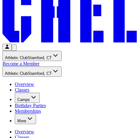
Athletic Club​​​​‌ ‍ ​‍​‍‌‍ ‌ ​‍‌‍‍‌‌‍‌ ‌‍‍‌‌‍ ‍​‍​‍​ ‍‍​‍​‍‌ ​ ‌‍​‌‌‍ ‍‌‍‍‌‌ ‌​‌ ‍‌​‍ ‍‌‍‍‌‌‍ ​‍​‍​‍ ​​‍​‍‌‍‍​‌ ​‍‌‍‌‌‌‍‌‍​‍​‍​ ‍‍​‍​‍‌‍‍​‌ ‌​‌ ‌​‌ ​​‌ ​ ​ ‍‍​‍ ​‍ ‌‍​ ‌‍‍​‌‍‌‌‌‍ ​‌ ​ ‌‍‌‌‌‍​‌‌ ​​‌‍‍‌‌‍‌‌‌ ​‍‌ ​ ​‍ ‍‌ ​ ‌‍​‌‌‍ ‍‌‍‍‌‌ ‌​‌ ‍‌​‍ ‍‌ ​ ‌ ‌​‌ ‌‌‌‍‌​‌‍‍‌‌‍ ​‍ ‌‍‍‌‌‍ ‍‌ ‌​‌‍‌‌‌‍ ‍‌ ‌​​‍ ‌‍‌‌‌‍‌​‌‍‍‌‌ ‌​​‍ ‌‍ ‌‌‍ ‌‍‌​‌‍‌‌​ ‌‌ ​​‌ ​‍‌‍‌‌‌ ​ ‌‍‌‌‌‍ ‍‌ ‌​‌‍​‌‌ ‌​‌‍‍‌‌‍ ‌‍ ‍​ ‍ ‌‍‍‌‌‍‌​​ ‌​ ​‍‌‍​‌​ ‍​​ ‌ ​ ​​​ ‌​​ ​ ​ ‌‍​‍ ‌​ ​‍​ ‌‍​ ‌‍‌‍‌​​‍ ‌​ ‌​‌‍‌‌​ ‍​​ ​​​‍ ‌​ ‍‌​ ‌‍​ ‌‌‌‍‌​​‍ ‌‌‍‌‍​ ‍‌​ ​‍‌‍​‍‌‍‌‍‌‍‌​‌‍‌‌​ ‌ ​ ‍‌​ ‌​‌‍​ ‌‍​ ​ ‍ ‌ ‌​‌ ‍‌‌ ​​‌‍‌‌​ ‌‌ ‌‍‌‍‌‌‌‍ ‍‌ ‌‌‌‍‌‌​ ‍ ‌ ​​‌‍​‌‌ ‌​‌‍‍​​ ‌‌ ​ ‌ ‌‌‌‍​‍‌​ ‍‌‍​‌‌ ‌‍‌‍‍‌‌‍‌ ‌‍​‌‌ ‌​‌‍‍‌‌‍ ‌‍ ‍​‍ ‍‌ ‌​‌‍‍‌‌ ‌​‌‍ ​‌‍‌‌​ ‌‍​‍‌‍​‌‌ ​ ‌‍‌‌‌‌‌‌‌ ​‍‌‍ ​​ ‌‌‍‍​‌ ‌​‌ ‌​‌ ​​‌ ​ ​‍‌‌​ ​ ‌​​‌​‍‌‌​ ​‍‌​‌‍​‍‌‌​ ​‍‌​‌‍‌‍​ ‌‍‍​‌‍‌‌‌‍ ​‌ ​ ‌‍‌‌‌‍​‌‌ ​​‌‍‍‌‌‍‌‌‌ ​‍‌ ​ ​‍ ‍‌ ​ ‌‍​‌‌‍ ‍‌‍‍‌‌ ‌​‌ ‍‌​‍ ‍‌ ​ ‌ ‌​‌ ‌‌‌‍‌​‌‍‍‌‌‍ ​‍‌‍‌‍‍‌‌‍‌​​ ‌​ ​‍‌‍​‌​ ‍​​ ‌ ​ ​​​ ‌​​ ​ ​ ‌‍​‍ ‌​ ​‍​ ‌‍​ ‌‍‌‍‌​​‍ ‌​ ‌​‌‍‌‌​ ‍​​ ​​​‍ ‌​ ‍‌​ ‌‍​ ‌‌‌‍‌​​‍ ‌‌‍‌‍​ ‍‌​ ​‍‌‍​‍‌‍‌‍‌‍‌​‌‍‌‌​ ‌ ​ ‍‌​ ‌​‌‍​ ‌‍​ ​‍‌‍‌ ‌​‌ ‍‌‌ ​​‌‍‌‌​ ‌‌ ‌‍‌‍‌‌‌‍ ‍‌ ‌‌‌‍‌‌​‍‌‍‌ ​​‌‍​‌‌ ‌​‌‍‍​​ ‌‌ ​ ‌ ‌‌‌‍​‍‌​ ‍‌‍​‌‌ ‌‍‌‍‍‌‌‍‌ ‌‍​‌‌ ‌​‌‍‍‌‌‍ ‌‍ ‍​‍ ‍‌ ‌​‌‍‍‌‌ ‌​‌‍ ​‌‍‌‌​‍‌‍‌ ​​‌‍‌‌‌ ​‍‌ ​ ‌ ​​‌‍‌‌‌‍​ ‌ ‌​‌‍‍‌‌ ‌‍‌‍‌‌​ ‌‌ ​​‌ ‌‌‌‍​‍‌‍ ​‌‍‍‌‌ ​ ‌‍‍​‌‍‌‌‌‍‌​​‍​‍‌ ‌
Stamford, CT​​​​‌ ‍ ​‍​‍‌‍ ‌ ​‍‌‍‍‌‌‍‌ ‌‍‍‌‌‍ ‍​‍​‍​ ‍‍​‍​‍‌ ​ ‌‍​‌‌‍ ‍‌‍‍‌‌ ‌​‌ ‍‌​‍ ‍‌‍‍‌‌‍ ​‍​‍​‍ ​​‍​‍‌‍‍​‌ ​‍‌‍‌‌‌‍‌‍​‍​‍​ ‍‍​‍​‍‌‍‍​‌ ‌​‌ ‌​‌ ​​‌ ​ ​ ‍‍​‍ ​‍ ‌‍​ ‌‍‍​‌‍‌‌‌‍ ​‌ ​ ‌‍‌‌‌‍​‌‌ ​​‌‍‍‌‌‍‌‌‌ ​‍‌ ​ ​‍ ‍‌ ​ ‌‍​‌‌‍ ‍‌‍‍‌‌ ‌​‌ ‍‌​‍ ‍‌ ​ ‌ ‌​‌ ‌‌‌‍‌​‌‍‍‌‌‍ ​‍ ‌‍‍‌‌‍ ‍‌ ‌​‌‍‌‌‌‍ ‍‌ ‌​​‍ ‌‍‌‌‌‍‌​‌‍‍‌‌ ‌​​‍ ‌‍ ‌‌‍ ‌‍‌​‌‍‌‌​ ‌‌ ​​‌ ​‍‌‍‌‌‌ ​ ‌‍‌‌‌‍ ‍‌ ‌​‌‍​‌‌ ‌​‌‍‍‌‌‍ ‌‍ ‍​ ‍ ‌‍‍‌‌‍‌​​ ‌​ ​‍‌‍​‌​ ‍​​ ‌ ​ ​​​ ‌​​ ​ ​ ‌‍​‍ ‌​ ​‍​ ‌‍​ ‌‍‌‍‌​​‍ ‌​ ‌​‌‍‌‌​ ‍​​ ​​​‍ ‌​ ‍‌​ ‌‍​ ‌‌‌‍‌​​‍ ‌‌‍‌‍​ ‍‌​ ​‍‌‍​‍‌‍‌‍‌‍‌​‌‍‌‌​ ‌ ​ ‍‌​ ‌​‌‍​ ‌‍​ ​ ‍ ‌ ‌​‌ ‍‌‌ ​​‌‍‌‌​ ‌‌ ‌‍‌‍‌‌‌‍ ‍‌ ‌‌‌‍‌‌​ ‍ ‌ ​​‌‍​‌‌ ‌​‌‍‍​​ ‌‌ ‌‍‌‍‌‌‌‍ ‍‌ ‌‌‌‍‌‌‌​ ​‌‍ ‌‍​ ‌‍​‌‌ ‌​‌‍‍‌‌‍ ‌‍ ‍​ ‌‍​‍‌‍​‌‌ ​ ‌‍‌‌‌‌‌‌‌ ​‍‌‍ ​​ ‌‌‍‍​‌ ‌​‌ ‌​‌ ​​‌ ​ ​‍‌‌​ ​ ‌​​‌​‍‌‌​ ​‍‌​‌‍​‍‌‌​ ​‍‌​‌‍‌‍​ ‌‍‍​‌‍‌‌‌‍ ​‌ ​ ‌‍‌‌‌‍​‌‌ ​​‌‍‍‌‌‍‌‌‌ ​‍‌ ​ ​‍ ‍‌ ​ ‌‍​‌‌‍ ‍‌‍‍‌‌ ‌​‌ ‍‌​‍ ‍‌ ​ ‌ ‌​‌ ‌‌‌‍‌​‌‍‍‌‌‍ ​‍‌‍‌‍‍‌‌‍‌​​ ‌​ ​‍‌‍​‌​ ‍​​ ‌ ​ ​​​ ‌​​ ​ ​ ‌‍​‍ ‌​ ​‍​ ‌‍​ ‌‍‌‍‌​​‍ ‌​ ‌​‌‍‌‌​ ‍​​ ​​​‍ ‌​ ‍‌​ ‌‍​ ‌‌‌‍‌​​‍ ‌‌‍‌‍​ ‍‌​ ​‍‌‍​‍‌‍‌‍‌‍‌​‌‍‌‌​ ‌ ​ ‍‌​ ‌​‌‍​ ‌‍​ ​‍‌‍‌ ‌​‌ ‍‌‌ ​​‌‍‌‌​ ‌‌ ‌‍‌‍‌‌‌‍ ‍‌ ‌‌‌‍‌‌​‍‌‍‌ ​​‌‍​‌‌ ‌​‌‍‍​​ ‌‌ ‌‍‌‍‌‌‌‍ ‍‌ ‌‌‌‍‌‌‌​ ​‌‍ ‌‍​ ‌‍​‌‌ ‌​‌‍‍‌‌‍ ‌‍ ‍​‍‌‍‌ ​​‌‍‌‌‌ ​‍‌ ​ ‌ ​​‌‍‌‌‌‍​ ‌ ‌​‌‍‍‌‌ ‌‍‌‍‌‌​ ‌‌ ​​‌ ‌‌‌‍​‍‌‍ ​‌‍‍‌‌ ​ ‌‍‍​‌‍‌‌‌‍‌​​‍​‍‌ ‌
Become a Member​​​​‌ ‍ ​‍​‍‌‍ ‌ ​‍‌‍‍‌‌‍‌ ‌‍‍‌‌‍ ‍​‍​‍​ ‍‍​‍​‍‌ ​ ‌‍​‌‌‍ ‍‌‍‍‌‌ ‌​‌ ‍‌​‍ ‍‌‍‍‌‌‍ ​‍​‍​‍ ​​‍​‍‌‍‍​‌ ​‍‌‍‌‌‌‍‌‍​‍​‍​ ‍‍​‍​‍‌‍‍​‌ ‌​‌ ‌​‌ ​​‌ ​ ​ ‍‍​‍ ​‍ ‌‍​ ‌‍‍​‌‍‌‌‌‍ ​‌ ​ ‌‍‌‌‌‍​‌‌ ​​‌‍‍‌‌‍‌‌‌ ​‍‌ ​ ​‍ ‍‌ ​ ‌‍​‌‌‍ ‍‌‍‍‌‌ ‌​‌ ‍‌​‍ ‍‌ ​ ‌ ‌​‌ ‌‌‌‍‌​‌‍‍‌‌‍ ​‍ ‌‍‍‌‌‍ ‍‌ ‌​‌‍‌‌‌‍ ‍‌ ‌​​‍ ‌‍‌‌‌‍‌​‌‍‍‌‌ ‌​​‍ ‌‍ ‌‌‍ ‌‍‌​‌‍‌‌​ ‌‌ ​​‌ ​‍‌‍‌‌‌ ​ ‌‍‌‌‌‍ ‍‌ ‌​‌‍​‌‌ ‌​‌‍‍‌‌‍ ‌‍ ‍​ ‍ ‌‍‍‌‌‍‌​​ ‌​ ​‍‌‍​‌​ ‍​​ ‌ ​ ​​​ ‌​​ ​ ​ ‌‍​‍ ‌​ ​‍​ ‌‍​ ‌‍‌‍‌​​‍ ‌​ ‌​‌‍‌‌​ ‍​​ ​​​‍ ‌​ ‍‌​ ‌‍​ ‌‌‌‍‌​​‍ ‌‌‍‌‍​ ‍‌​ ​‍‌‍​‍‌‍‌‍‌‍‌​‌‍‌‌​ ‌ ​ ‍‌​ ‌​‌‍​ ‌‍​ ​ ‍ ‌ ‌​‌ ‍‌‌ ​​‌‍‌‌​ ‌‌ ‌‍‌‍‌‌‌‍ ‍‌ ‌‌‌‍‌‌​ ‍ ‌ ​​‌‍​‌‌ ‌​‌‍‍​​ ‌‌ ​ ‌ ‌‌‌‍​‍‌​ ‍‌‍​‌‌ ‌‍‌‍‍‌‌‍‌ ‌‍​‌‌ ‌​‌‍‍‌‌‍ ‌‍ ‍​‍ ‍‌‍​ ‌ ‌​‌‍​‌‌​​‍‌ ‌‌‌ ‌​‌ ‌​‌‍ ‌‍ ‍​‍ ‍‌‍​‍‌ ‌‌‌ ‌​‌ ‌​‌‍ ‌‍ ‍‌ ​ ​‍‌‌​ ‌‌‌​​‍‌‌ ‌‍‍ ‌‍‌‌‌ ‍‌​‍‌‌​ ​ ‌​‌​​‍‌‌​ ​ ‌​‌​​‍‌‌​ ​‍​ ​‍​ ‌​​ ‌‌​ ‌​‌‍‌​‌‍​ ​ ‍​​ ‌ ‌‍‌‌​ ‌ ​ ​‌​ ‌‌​ ‌ ​‍‌‌​ ​‍​ ​‍​‍‌‌​ ‌‌‌​‌​​‍ ‍‌ ‌​‌‍‌‌‌ ‍​‌ ‌​​ ‌‍​‍‌‍​‌‌ ​ ‌‍‌‌‌‌‌‌‌ ​‍‌‍ ​​ ‌‌‍‍​‌ ‌​‌ ‌​‌ ​​‌ ​ ​‍‌‌​ ​ ‌​​‌​‍‌‌​ ​‍‌​‌‍​‍‌‌​ ​‍‌​‌‍‌‍​ ‌‍‍​‌‍‌‌‌‍ ​‌ ​ ‌‍‌‌‌‍​‌‌ ​​‌‍‍‌‌‍‌‌‌ ​‍‌ ​ ​‍ ‍‌ ​ ‌‍​‌‌‍ ‍‌‍‍‌‌ ‌​‌ ‍‌​‍ ‍‌ ​ ‌ ‌​‌ ‌‌‌‍‌​‌‍‍‌‌‍ ​‍‌‍‌‍‍‌‌‍‌​​ ‌​ ​‍‌‍​‌​ ‍​​ ‌ ​ ​​​ ‌​​ ​ ​ ‌‍​‍ ‌​ ​‍​ ‌‍​ ‌‍‌‍‌​​‍ ‌​ ‌​‌‍‌‌​ ‍​​ ​​​‍ ‌​ ‍‌​ ‌‍​ ‌‌‌‍‌​​‍ ‌‌‍‌‍​ ‍‌​ ​‍‌‍​‍‌‍‌‍‌‍‌​‌‍‌‌​ ‌ ​ ‍‌​ ‌​‌‍​ ‌‍​ ​‍‌‍‌ ‌​‌ ‍‌‌ ​​‌‍‌‌​ ‌‌ ‌‍‌‍‌‌‌‍ ‍‌ ‌‌‌‍‌‌​‍‌‍‌ ​​‌‍​‌‌ ‌​‌‍‍​​ ‌‌ ​ ‌ ‌‌‌‍​‍‌​ ‍‌‍​‌‌ ‌‍‌‍‍‌‌‍‌ ‌‍​‌‌ ‌​‌‍‍‌‌‍ ‌‍ ‍​‍ ‍‌‍​ ‌ ‌​‌‍​‌‌​​‍‌ ‌‌‌ ‌​‌ ‌​‌‍ ‌‍ ‍​‍ ‍‌‍​‍‌ ‌‌‌ ‌​‌ ‌​‌‍ ‌‍ ‍‌ ​ ​‍‌‌​ ‌‌‌​​‍‌‌ ‌‍‍ ‌‍‌‌‌ ‍‌​‍‌‌​ ​ ‌​‌​​‍‌‌​ ​ ‌​‌​​‍‌‌​ ​‍​ ​‍​ ‌​​ ‌‌​ ‌​‌‍‌​‌‍​ ​ ‍​​ ‌ ‌‍‌‌​ ‌ ​ ​‌​ ‌‌​ ‌ ​‍‌‌​ ​‍​ ​‍​‍‌‌​ ‌‌‌​‌​​‍ ‍‌ ‌​‌‍‌‌‌ ‍​‌ ‌​​‍‌‍‌ ​​‌‍‌‌‌ ​‍‌ ​ ‌ ​​‌‍‌‌‌‍​ ‌ ‌​‌‍‍‌‌ ‌‍‌‍‌‌​ ‌‌ ​​‌ ‌‌‌‍​‍‌‍ ​‌‍‍‌‌ ​ ‌‍‍​‌‍‌‌‌‍‌​​‍​‍‌ ‌
Athletic Club​​​​‌ ‍ ​‍​‍‌‍ ‌ ​‍‌‍‍‌‌‍‌ ‌‍‍‌‌‍ ‍​‍​‍​ ‍‍​‍​‍‌ ​ ‌‍​‌‌‍ ‍‌‍‍‌‌ ‌​‌ ‍‌​‍ ‍‌‍‍‌‌‍ ​‍​‍​‍ ​​‍​‍‌‍‍​‌ ​‍‌‍‌‌‌‍‌‍​‍​‍​ ‍‍​‍​‍‌‍‍​‌ ‌​‌ ‌​‌ ​​‌ ​ ​ ‍‍​‍ ​‍ ‌‍​ ‌‍‍​‌‍‌‌‌‍ ​‌ ​ ‌‍‌‌‌‍​‌‌ ​​‌‍‍‌‌‍‌‌‌ ​‍‌ ​ ​‍ ‍‌ ​ ‌‍​‌‌‍ ‍‌‍‍‌‌ ‌​‌ ‍‌​‍ ‍‌ ​ ‌ ‌​‌ ‌‌‌‍‌​‌‍‍‌‌‍ ​‍ ‌‍‍‌‌‍ ‍‌ ‌​‌‍‌‌‌‍ ‍‌ ‌​​‍ ‌‍‌‌‌‍‌​‌‍‍‌‌ ‌​​‍ ‌‍ ‌‌‍ ‌‍‌​‌‍‌‌​ ‌‌ ​​‌ ​‍‌‍‌‌‌ ​ ‌‍‌‌‌‍ ‍‌ ‌​‌‍​‌‌ ‌​‌‍‍‌‌‍ ‌‍ ‍​ ‍ ‌‍‍‌‌‍‌​​ ‌​ ​‍‌‍​‌​ ‍​​ ‌ ​ ​​​ ‌​​ ​ ​ ‌‍​‍ ‌​ ​‍​ ‌‍​ ‌‍‌‍‌​​‍ ‌​ ‌​‌‍‌‌​ ‍​​ ​​​‍ ‌​ ‍‌​ ‌‍​ ‌‌‌‍‌​​‍ ‌‌‍‌‍​ ‍‌​ ​‍‌‍​‍‌‍‌‍‌‍‌​‌‍‌‌​ ‌ ​ ‍‌​ ‌​‌‍​ ‌‍​ ​ ‍ ‌ ‌​‌ ‍‌‌ ​​‌‍‌‌​ ‌‌ ‌‍‌‍‌‌‌‍ ‍‌ ‌‌‌‍‌‌​ ‍ ‌ ​​‌‍​‌‌ ‌​‌‍‍​​ ‌‌ ​ ‌ ‌‌‌‍​‍‌​ ‍‌‍​‌‌ ‌‍‌‍‍‌‌‍‌ ‌‍​‌‌ ‌​‌‍‍‌‌‍ ‌‍ ‍​‍ ‍‌ ‌​‌‍‍‌‌ ‌​‌‍ ​‌‍‌‌​ ‌‍​‍‌‍​‌‌ ​ ‌‍‌‌‌‌‌‌‌ ​‍‌‍ ​​ ‌‌‍‍​‌ ‌​‌ ‌​‌ ​​‌ ​ ​‍‌‌​ ​ ‌​​‌​‍‌‌​ ​‍‌​‌‍​‍‌‌​ ​‍‌​‌‍‌‍​ ‌‍‍​‌‍‌‌‌‍ ​‌ ​ ‌‍‌‌‌‍​‌‌ ​​‌‍‍‌‌‍‌‌‌ ​‍‌ ​ ​‍ ‍‌ ​ ‌‍​‌‌‍ ‍‌‍‍‌‌ ‌​‌ ‍‌​‍ ‍‌ ​ ‌ ‌​‌ ‌‌‌‍‌​‌‍‍‌‌‍ ​‍‌‍‌‍‍‌‌‍‌​​ ‌​ ​‍‌‍​‌​ ‍​​ ‌ ​ ​​​ ‌​​ ​ ​ ‌‍​‍ ‌​ ​‍​ ‌‍​ ‌‍‌‍‌​​‍ ‌​ ‌​‌‍‌‌​ ‍​​ ​​​‍ ‌​ ‍‌​ ‌‍​ ‌‌‌‍‌​​‍ ‌‌‍‌‍​ ‍‌​ ​‍‌‍​‍‌‍‌‍‌‍‌​‌‍‌‌​ ‌ ​ ‍‌​ ‌​‌‍​ ‌‍​ ​‍‌‍‌ ‌​‌ ‍‌‌ ​​‌‍‌‌​ ‌‌ ‌‍‌‍‌‌‌‍ ‍‌ ‌‌‌‍‌‌​‍‌‍‌ ​​‌‍​‌‌ ‌​‌‍‍​​ ‌‌ ​ ‌ ‌‌‌‍​‍‌​ ‍‌‍​‌‌ ‌‍‌‍‍‌‌‍‌ ‌‍​‌‌ ‌​‌‍‍‌‌‍ ‌‍ ‍​‍ ‍‌ ‌​‌‍‍‌‌ ‌​‌‍ ​‌‍‌‌​‍‌‍‌ ​​‌‍‌‌‌ ​‍‌ ​ ‌ ​​‌‍‌‌‌‍​ ‌ ‌​‌‍‍‌‌ ‌‍‌‍‌‌​ ‌‌ ​​‌ ‌‌‌‍​‍‌‍ ​‌‍‍‌‌ ​ ‌‍‍​‌‍‌‌‌‍‌​​‍​‍‌ ‌
Stamford, CT​​​​‌ ‍ ​‍​‍‌‍ ‌ ​‍‌‍‍‌‌‍‌ ‌‍‍‌‌‍ ‍​‍​‍​ ‍‍​‍​‍‌ ​ ‌‍​‌‌‍ ‍‌‍‍‌‌ ‌​‌ ‍‌​‍ ‍‌‍‍‌‌‍ ​‍​‍​‍ ​​‍​‍‌‍‍​‌ ​‍‌‍‌‌‌‍‌‍​‍​‍​ ‍‍​‍​‍‌‍‍​‌ ‌​‌ ‌​‌ ​​‌ ​ ​ ‍‍​‍ ​‍ ‌‍​ ‌‍‍​‌‍‌‌‌‍ ​‌ ​ ‌‍‌‌‌‍​‌‌ ​​‌‍‍‌‌‍‌‌‌ ​‍‌ ​ ​‍ ‍‌ ​ ‌‍​‌‌‍ ‍‌‍‍‌‌ ‌​‌ ‍‌​‍ ‍‌ ​ ‌ ‌​‌ ‌‌‌‍‌​‌‍‍‌‌‍ ​‍ ‌‍‍‌‌‍ ‍‌ ‌​‌‍‌‌‌‍ ‍‌ ‌​​‍ ‌‍‌‌‌‍‌​‌‍‍‌‌ ‌​​‍ ‌‍ ‌‌‍ ‌‍‌​‌‍‌‌​ ‌‌ ​​‌ ​‍‌‍‌‌‌ ​ ‌‍‌‌‌‍ ‍‌ ‌​‌‍​‌‌ ‌​‌‍‍‌‌‍ ‌‍ ‍​ ‍ ‌‍‍‌‌‍‌​​ ‌​ ​‍‌‍​‌​ ‍​​ ‌ ​ ​​​ ‌​​ ​ ​ ‌‍​‍ ‌​ ​‍​ ‌‍​ ‌‍‌‍‌​​‍ ‌​ ‌​‌‍‌‌​ ‍​​ ​​​‍ ‌​ ‍‌​ ‌‍​ ‌‌‌‍‌​​‍ ‌‌‍‌‍​ ‍‌​ ​‍‌‍​‍‌‍‌‍‌‍‌​‌‍‌‌​ ‌ ​ ‍‌​ ‌​‌‍​ ‌‍​ ​ ‍ ‌ ‌​‌ ‍‌‌ ​​‌‍‌‌​ ‌‌ ‌‍‌‍‌‌‌‍ ‍‌ ‌‌‌‍‌‌​ ‍ ‌ ​​‌‍​‌‌ ‌​‌‍‍​​ ‌‌ ‌‍‌‍‌‌‌‍ ‍‌ ‌‌‌‍‌‌‌​ ​‌‍ ‌‍​ ‌‍​‌‌ ‌​‌‍‍‌‌‍ ‌‍ ‍​ ‌‍​‍‌‍​‌‌ ​ ‌‍‌‌‌‌‌‌‌ ​‍‌‍ ​​ ‌‌‍‍​‌ ‌​‌ ‌​‌ ​​‌ ​ ​‍‌‌​ ​ ‌​​‌​‍‌‌​ ​‍‌​‌‍​‍‌‌​ ​‍‌​‌‍‌‍​ ‌‍‍​‌‍‌‌‌‍ ​‌ ​ ‌‍‌‌‌‍​‌‌ ​​‌‍‍‌‌‍‌‌‌ ​‍‌ ​ ​‍ ‍‌ ​ ‌‍​‌‌‍ ‍‌‍‍‌‌ ‌​‌ ‍‌​‍ ‍‌ ​ ‌ ‌​‌ ‌‌‌‍‌​‌‍‍‌‌‍ ​‍‌‍‌‍‍‌‌‍‌​​ ‌​ ​‍‌‍​‌​ ‍​​ ‌ ​ ​​​ ‌​​ ​ ​ ‌‍​‍ ‌​ ​‍​ ‌‍​ ‌‍‌‍‌​​‍ ‌​ ‌​‌‍‌‌​ ‍​​ ​​​‍ ‌​ ‍‌​ ‌‍​ ‌‌‌‍‌​​‍ ‌‌‍‌‍​ ‍‌​ ​‍‌‍​‍‌‍‌‍‌‍‌​‌‍‌‌​ ‌ ​ ‍‌​ ‌​‌‍​ ‌‍​ ​‍‌‍‌ ‌​‌ ‍‌‌ ​​‌‍‌‌​ ‌‌ ‌‍‌‍‌‌‌‍ ‍‌ ‌‌‌‍‌‌​‍‌‍‌ ​​‌‍​‌‌ ‌​‌‍‍​​ ‌‌ ‌‍‌‍‌‌‌‍ ‍‌ ‌‌‌‍‌‌‌​ ​‌‍ ‌‍​ ‌‍​‌‌ ‌​‌‍‍‌‌‍ ‌‍ ‍​‍‌‍‌ ​​‌‍‌‌‌ ​‍‌ ​ ‌ ​​‌‍‌‌‌‍​ ‌ ‌​‌‍‍‌‌ ‌‍‌‍‌‌​ ‌‌ ​​‌ ‌‌‌‍​‍‌‍ ​‌‍‍‌‌ ​ ‌‍‍​‌‍‌‌‌‍‌​​‍​‍‌ ‌
Overview​​​​‌ ‍ ​‍​‍‌‍ ‌ ​‍‌‍‍‌‌‍‌ ‌‍‍‌‌‍ ‍​‍​‍​ ‍‍​‍​‍‌ ​ ‌‍​‌‌‍ ‍‌‍‍‌‌ ‌​‌ ‍‌​‍ ‍‌‍‍‌‌‍ ​‍​‍​‍ ​​‍​‍‌‍‍​‌ ​‍‌‍‌‌‌‍‌‍​‍​‍​ ‍‍​‍​‍‌‍‍​‌ ‌​‌ ‌​‌ ​​‌ ​ ​ ‍‍​‍ ​‍ ‌‍​ ‌‍‍​‌‍‌‌‌‍ ​‌ ​ ‌‍‌‌‌‍​‌‌ ​​‌‍‍‌‌‍‌‌‌ ​‍‌ ​ ​‍ ‍‌ ​ ‌‍​‌‌‍ ‍‌‍‍‌‌ ‌​‌ ‍‌​‍ ‍‌ ​ ‌ ‌​‌ ‌‌‌‍‌​‌‍‍‌‌‍ ​‍ ‌‍‍‌‌‍ ‍‌ ‌​‌‍‌‌‌‍ ‍‌ ‌​​‍ ‌‍‌‌‌‍‌​‌‍‍‌‌ ‌​​‍ ‌‍ ‌‌‍ ‌‍‌​‌‍‌‌​ ‌‌ ​​‌ ​‍‌‍‌‌‌ ​ ‌‍‌‌‌‍ ‍‌ ‌​‌‍​‌‌ ‌​‌‍‍‌‌‍ ‌‍ ‍​ ‍ ‌‍‍‌‌‍‌​​ ‌​ ​‍‌‍​‌​ ‍​​ ‌ ​ ​​​ ‌​​ ​ ​ ‌‍​‍ ‌​ ​‍​ ‌‍​ ‌‍‌‍‌​​‍ ‌​ ‌​‌‍‌‌​ ‍​​ ​​​‍ ‌​ ‍‌​ ‌‍​ ‌‌‌‍‌​​‍ ‌‌‍‌‍​ ‍‌​ ​‍‌‍​‍‌‍‌‍‌‍‌​‌‍‌‌​ ‌ ​ ‍‌​ ‌​‌‍​ ‌‍​ ​ ‍ ‌ ‌​‌ ‍‌‌ ​​‌‍‌‌​ ‌‌ ‌‍‌‍‌‌‌‍ ‍‌ ‌‌‌‍‌‌​ ‍ ‌ ​​‌‍​‌‌ ‌​‌‍‍​​ ‌‌ ​ ‌ ‌‌‌‍​‍‌​ ‍‌‍​‌‌ ‌‍‌‍‍‌‌‍‌ ‌‍​‌‌ ‌​‌‍‍‌‌‍ ‌‍ ‍​‍ ‍‌‍​ ‌‍ ‌‍ ​‌ ‌‌‌‍ ‌‌‍ ‍‌ ​ ​‍‌‌​ ‌‌‌​​‍‌‌ ‌‍‍ ‌‍‌‌‌ ‍‌​‍‌‌​ ​ ‌​‌​​‍‌‌​ ​ ‌​‌​​‍‌‌​ ​‍​ ​‍‌‍​‍​ ​ ‌‍‌​​ ​‌‌‍‌‍​ ​ ​ ‍‌‌‍‌​​ ‍​​ ‍‌​ ‌ ​ ​​​ ‍​​ ​‍‌‍‌​​ ‌ ​ ​​​ ​ ‌‍‌‍​ ​‍​ ​‌​ ​ ‌‍​‌​ ‍​​ ‍​​ ​‌‌‍​‍​ ‌‌‌‍​‌‌‍​‌‌‍​‌​ ‌‍​‍‌‌​ ​‍​ ​‍​‍‌‌​ ‌‌‌​‌​​‍ ‍‌‍ ​‌‍‍‌‌‍ ‍‌‍‍ ‌ ​ ​‍‌‌​ ‌‌‌​​‍‌‌ ‌‍‍ ‌‍‌‌‌ ‍‌​‍‌‌​ ​ ‌​‌​​‍‌‌​ ​ ‌​‌​​‍‌‌​ ​‍​ ​‍​ ‍‌​ ‍‌​ ​‌​ ‍​‌‍​ ‌‍​ ​ ​ ​ ‍​​ ​‍​ ​‍​ ​‍​ ‍‌​‍‌‌​ ​‍​ ​‍​‍‌‌​ ‌‌‌​‌​​‍ ‍‌ ‌​‌‍‍‌‌ ‌​‌‍ ​‌‍‌‌​ ‌‍​‍‌‍​‌‌ ​ ‌‍‌‌‌‌‌‌‌ ​‍‌‍ ​​ ‌‌‍‍​‌ ‌​‌ ‌​‌ ​​‌ ​ ​‍‌‌​ ​ ‌​​‌​‍‌‌​ ​‍‌​‌‍​‍‌‌​ ​‍‌​‌‍‌‍​ ‌‍‍​‌‍‌‌‌‍ ​‌ ​ ‌‍‌‌‌‍​‌‌ ​​‌‍‍‌‌‍‌‌‌ ​‍‌ ​ ​‍ ‍‌ ​ ‌‍​‌‌‍ ‍‌‍‍‌‌ ‌​‌ ‍‌​‍ ‍‌ ​ ‌ ‌​‌ ‌‌‌‍‌​‌‍‍‌‌‍ ​‍‌‍‌‍‍‌‌‍‌​​ ‌​ ​‍‌‍​‌​ ‍​​ ‌ ​ ​​​ ‌​​ ​ ​ ‌‍​‍ ‌​ ​‍​ ‌‍​ ‌‍‌‍‌​​‍ ‌​ ‌​‌‍‌‌​ ‍​​ ​​​‍ ‌​ ‍‌​ ‌‍​ ‌‌‌‍‌​​‍ ‌‌‍‌‍​ ‍‌​ ​‍‌‍​‍‌‍‌‍‌‍‌​‌‍‌‌​ ‌ ​ ‍‌​ ‌​‌‍​ ‌‍​ ​‍‌‍‌ ‌​‌ ‍‌‌ ​​‌‍‌‌​ ‌‌ ‌‍‌‍‌‌‌‍ ‍‌ ‌‌‌‍‌‌​‍‌‍‌ ​​‌‍​‌‌ ‌​‌‍‍​​ ‌‌ ​ ‌ ‌‌‌‍​‍‌​ ‍‌‍​‌‌ ‌‍‌‍‍‌‌‍‌ ‌‍​‌‌ ‌​‌‍‍‌‌‍ ‌‍ ‍​‍ ‍‌‍​ ‌‍ ‌‍ ​‌ ‌‌‌‍ ‌‌‍ ‍‌ ​ ​‍‌‌​ ‌‌‌​​‍‌‌ ‌‍‍ ‌‍‌‌‌ ‍‌​‍‌‌​ ​ ‌​‌​​‍‌‌​ ​ ‌​‌​​‍‌‌​ ​‍​ ​‍‌‍​‍​ ​ ‌‍‌​​ ​‌‌‍‌‍​ ​ ​ ‍‌‌‍‌​​ ‍​​ ‍‌​ ‌ ​ ​​​ ‍​​ ​‍‌‍‌​​ ‌ ​ ​​​ ​ ‌‍‌‍​ ​‍​ ​‌​ ​ ‌‍​‌​ ‍​​ ‍​​ ​‌‌‍​‍​ ‌‌‌‍​‌‌‍​‌‌‍​‌​ ‌‍​‍‌‌​ ​‍​ ​‍​‍‌‌​ ‌‌‌​‌​​‍ ‍‌‍ ​‌‍‍‌‌‍ ‍‌‍‍ ‌ ​ ​‍‌‌​ ‌‌‌​​‍‌‌ ‌‍‍ ‌‍‌‌‌ ‍‌​‍‌‌​ ​ ‌​‌​​‍‌‌​ ​ ‌​‌​​‍‌‌​ ​‍​ ​‍​ ‍‌​ ‍‌​ ​‌​ ‍​‌‍​ ‌‍​ ​ ​ ​ ‍​​ ​‍​ ​‍​ ​‍​ ‍‌​‍‌‌​ ​‍​ ​‍​‍‌‌​ ‌‌‌​‌​​‍ ‍‌ ‌​‌‍‍‌‌ ‌​‌‍ ​‌‍‌‌​‍‌‍‌ ​​‌‍‌‌‌ ​‍‌ ​ ‌ ​​‌‍‌‌‌‍​ ‌ ‌​‌‍‍‌‌ ‌‍‌‍‌‌​ ‌‌ ​​‌ ‌‌‌‍​‍‌‍ ​‌‍‍‌‌ ​ ‌‍‍​‌‍‌‌‌‍‌​​‍​‍‌ ‌
Classes​​​​‌ ‍ ​‍​‍‌‍ ‌ ​‍‌‍‍‌‌‍‌ ‌‍‍‌‌‍ ‍​‍​‍​ ‍‍​‍​‍‌ ​ ‌‍​‌‌‍ ‍‌‍‍‌‌ ‌​‌ ‍‌​‍ ‍‌‍‍‌‌‍ ​‍​‍​‍ ​​‍​‍‌‍‍​‌ ​‍‌‍‌‌‌‍‌‍​‍​‍​ ‍‍​‍​‍‌‍‍​‌ ‌​‌ ‌​‌ ​​‌ ​ ​ ‍‍​‍ ​‍ ‌‍​ ‌‍‍​‌‍‌‌‌‍ ​‌ ​ ‌‍‌‌‌‍​‌‌ ​​‌‍‍‌‌‍‌‌‌ ​‍‌ ​ ​‍ ‍‌ ​ ‌‍​‌‌‍ ‍‌‍‍‌‌ ‌​‌ ‍‌​‍ ‍‌ ​ ‌ ‌​‌ ‌‌‌‍‌​‌‍‍‌‌‍ ​‍ ‌‍‍‌‌‍ ‍‌ ‌​‌‍‌‌‌‍ ‍‌ ‌​​‍ ‌‍‌‌‌‍‌​‌‍‍‌‌ ‌​​‍ ‌‍ ‌‌‍ ‌‍‌​‌‍‌‌​ ‌‌ ​​‌ ​‍‌‍‌‌‌ ​ ‌‍‌‌‌‍ ‍‌ ‌​‌‍​‌‌ ‌​‌‍‍‌‌‍ ‌‍ ‍​ ‍ ‌‍‍‌‌‍‌​​ ‌​ ​‍‌‍​‌​ ‍​​ ‌ ​ ​​​ ‌​​ ​ ​ ‌‍​‍ ‌​ ​‍​ ‌‍​ ‌‍‌‍‌​​‍ ‌​ ‌​‌‍‌‌​ ‍​​ ​​​‍ ‌​ ‍‌​ ‌‍​ ‌‌‌‍‌​​‍ ‌‌‍‌‍​ ‍‌​ ​‍‌‍​‍‌‍‌‍‌‍‌​‌‍‌‌​ ‌ ​ ‍‌​ ‌​‌‍​ ‌‍​ ​ ‍ ‌ ‌​‌ ‍‌‌ ​​‌‍‌‌​ ‌‌ ‌‍‌‍‌‌‌‍ ‍‌ ‌‌‌‍‌‌​ ‍ ‌ ​​‌‍​‌‌ ‌​‌‍‍​​ ‌‌ ​ ‌ ‌‌‌‍​‍‌​ ‍‌‍​‌‌ ‌‍‌‍‍‌‌‍‌ ‌‍​‌‌ ‌​‌‍‍‌‌‍ ‌‍ ‍​‍ ‍‌‍​ ‌‍ ‌‍ ​‌ ‌‌‌‍ ‌‌‍ ‍‌ ​ ​‍‌‌​ ‌‌‌​​‍‌‌ ‌‍‍ ‌‍‌‌‌ ‍‌​‍‌‌​ ​ ‌​‌​​‍‌‌​ ​ ‌​‌​​‍‌‌​ ​‍​ ​‍​ ​​​ ​‍​ ‌ ‌‍‌‍​ ‍‌​ ‌ ‌‍​‍​ ​ ‌‍‌‌​ ‍‌‌‍‌‌‌‍​ ​‍‌‌​ ​‍​ ​‍​‍‌‌​ ‌‌‌​‌​​‍ ‍‌‍ ​‌‍‍‌‌‍ ‍‌‍‍ ‌ ​ ​‍‌‌​ ‌‌‌​​‍‌‌ ‌‍‍ ‌‍‌‌‌ ‍‌​‍‌‌​ ​ ‌​‌​​‍‌‌​ ​ ‌​‌​​‍‌‌​ ​‍​ ​‍​ ‍‌​ ‍‌​ ​‌​ ‍​‌‍​ ‌‍​ ​ ​ ​ ‍​​ ​‍​ ​‍​ ​‍​ ‍‌​‍‌‌​ ​‍​ ​‍​‍‌‌​ ‌‌‌​‌​​‍ ‍‌ ‌​‌‍‍‌‌ ‌​‌‍ ​‌‍‌‌​ ‌‍​‍‌‍​‌‌ ​ ‌‍‌‌‌‌‌‌‌ ​‍‌‍ ​​ ‌‌‍‍​‌ ‌​‌ ‌​‌ ​​‌ ​ ​‍‌‌​ ​ ‌​​‌​‍‌‌​ ​‍‌​‌‍​‍‌‌​ ​‍‌​‌‍‌‍​ ‌‍‍​‌‍‌‌‌‍ ​‌ ​ ‌‍‌‌‌‍​‌‌ ​​‌‍‍‌‌‍‌‌‌ ​‍‌ ​ ​‍ ‍‌ ​ ‌‍​‌‌‍ ‍‌‍‍‌‌ ‌​‌ ‍‌​‍ ‍‌ ​ ‌ ‌​‌ ‌‌‌‍‌​‌‍‍‌‌‍ ​‍‌‍‌‍‍‌‌‍‌​​ ‌​ ​‍‌‍​‌​ ‍​​ ‌ ​ ​​​ ‌​​ ​ ​ ‌‍​‍ ‌​ ​‍​ ‌‍​ ‌‍‌‍‌​​‍ ‌​ ‌​‌‍‌‌​ ‍​​ ​​​‍ ‌​ ‍‌​ ‌‍​ ‌‌‌‍‌​​‍ ‌‌‍‌‍​ ‍‌​ ​‍‌‍​‍‌‍‌‍‌‍‌​‌‍‌‌​ ‌ ​ ‍‌​ ‌​‌‍​ ‌‍​ ​‍‌‍‌ ‌​‌ ‍‌‌ ​​‌‍‌‌​ ‌‌ ‌‍‌‍‌‌‌‍ ‍‌ ‌‌‌‍‌‌​‍‌‍‌ ​​‌‍​‌‌ ‌​‌‍‍​​ ‌‌ ​ ‌ ‌‌‌‍​‍‌​ ‍‌‍​‌‌ ‌‍‌‍‍‌‌‍‌ ‌‍​‌‌ ‌​‌‍‍‌‌‍ ‌‍ ‍​‍ ‍‌‍​ ‌‍ ‌‍ ​‌ ‌‌‌‍ ‌‌‍ ‍‌ ​ ​‍‌‌​ ‌‌‌​​‍‌‌ ‌‍‍ ‌‍‌‌‌ ‍‌​‍‌‌​ ​ ‌​‌​​‍‌‌​ ​ ‌​‌​​‍‌‌​ ​‍​ ​‍​ ​​​ ​‍​ ‌ ‌‍‌‍​ ‍‌​ ‌ ‌‍​‍​ ​ ‌‍‌‌​ ‍‌‌‍‌‌‌‍​ ​‍‌‌​ ​‍​ ​‍​‍‌‌​ ‌‌‌​‌​​‍ ‍‌‍ ​‌‍‍‌‌‍ ‍‌‍‍ ‌ ​ ​‍‌‌​ ‌‌‌​​‍‌‌ ‌‍‍ ‌‍‌‌‌ ‍‌​‍‌‌​ ​ ‌​‌​​‍‌‌​ ​ ‌​‌​​‍‌‌​ ​‍​ ​‍​ ‍‌​ ‍‌​ ​‌​ ‍​‌‍​ ‌‍​ ​ ​ ​ ‍​​ ​‍​ ​‍​ ​‍​ ‍‌​‍‌‌​ ​‍​ ​‍​‍‌‌​ ‌‌‌​‌​​‍ ‍‌ ‌​‌‍‍‌‌ ‌​‌‍ ​‌‍‌‌​‍‌‍‌ ​​‌‍‌‌‌ ​‍‌ ​ ‌ ​​‌‍‌‌‌‍​ ‌ ‌​‌‍‍‌‌ ‌‍‌‍‌‌​ ‌‌ ​​‌ ‌‌‌‍​‍‌‍ ​‌‍‍‌‌ ​ ‌‍‍​‌‍‌‌‌‍‌​​‍​‍‌ ‌
Camps​​​​‌ ‍ ​‍​‍‌‍ ‌ ​‍‌‍‍‌‌‍‌ ‌‍‍‌‌‍ ‍​‍​‍​ ‍‍​‍​‍‌ ​ ‌‍​‌‌‍ ‍‌‍‍‌‌ ‌​‌ ‍‌​‍ ‍‌‍‍‌‌‍ ​‍​‍​‍ ​​‍​‍‌‍‍​‌ ​‍‌‍‌‌‌‍‌‍​‍​‍​ ‍‍​‍​‍‌‍‍​‌ ‌​‌ ‌​‌ ​​‌ ​ ​ ‍‍​‍ ​‍ ‌‍​ ‌‍‍​‌‍‌‌‌‍ ​‌ ​ ‌‍‌‌‌‍​‌‌ ​​‌‍‍‌‌‍‌‌‌ ​‍‌ ​ ​‍ ‍‌ ​ ‌‍​‌‌‍ ‍‌‍‍‌‌ ‌​‌ ‍‌​‍ ‍‌ ​ ‌ ‌​‌ ‌‌‌‍‌​‌‍‍‌‌‍ ​‍ ‌‍‍‌‌‍ ‍‌ ‌​‌‍‌‌‌‍ ‍‌ ‌​​‍ ‌‍‌‌‌‍‌​‌‍‍‌‌ ‌​​‍ ‌‍ ‌‌‍ ‌‍‌​‌‍‌‌​ ‌‌ ​​‌ ​‍‌‍‌‌‌ ​ ‌‍‌‌‌‍ ‍‌ ‌​‌‍​‌‌ ‌​‌‍‍‌‌‍ ‌‍ ‍​ ‍ ‌‍‍‌‌‍‌​​ ‌​ ​‍‌‍​‌​ ‍​​ ‌ ​ ​​​ ‌​​ ​ ​ ‌‍​‍ ‌​ ​‍​ ‌‍​ ‌‍‌‍‌​​‍ ‌​ ‌​‌‍‌‌​ ‍​​ ​​​‍ ‌​ ‍‌​ ‌‍​ ‌‌‌‍‌​​‍ ‌‌‍‌‍​ ‍‌​ ​‍‌‍​‍‌‍‌‍‌‍‌​‌‍‌‌​ ‌ ​ ‍‌​ ‌​‌‍​ ‌‍​ ​ ‍ ‌ ‌​‌ ‍‌‌ ​​‌‍‌‌​ ‌‌ ‌‍‌‍‌‌‌‍ ‍‌ ‌‌‌‍‌‌​ ‍ ‌ ​​‌‍​‌‌ ‌​‌‍‍​​ ‌‌ ​ ‌ ‌‌‌‍​‍‌​ ‍‌‍​‌‌ ‌‍‌‍‍‌‌‍‌ ‌‍​‌‌ ‌​‌‍‍‌‌‍ ‌‍ ‍​‍ ‍‌‍​ ‌‍ ‌‍ ​‌ ‌‌‌‍ ‌‌‍ ‍‌ ​ ​‍‌‌​ ‌‌‌​​‍‌‌ ‌‍‍ ‌‍‌‌‌ ‍‌​‍‌‌​ ​ ‌​‌​​‍‌‌​ ​ ‌​‌​​‍‌‌​ ​‍​ ​‍​ ‌​​ ​ ‌‍‌‍​ ​ ​ ‌ ​ ​​​ ‌ ​ ‌ ​ ‌‍​ ‌‍‌‍​‌​ ​​​‍‌‌​ ​‍​ ​‍​‍‌‌​ ‌‌‌​‌​​‍ ‍‌ ‌​‌‍‍‌‌ ‌​‌‍ ​‌‍‌‌​ ‌‍​‍‌‍​‌‌ ​ ‌‍‌‌‌‌‌‌‌ ​‍‌‍ ​​ ‌‌‍‍​‌ ‌​‌ ‌​‌ ​​‌ ​ ​‍‌‌​ ​ ‌​​‌​‍‌‌​ ​‍‌​‌‍​‍‌‌​ ​‍‌​‌‍‌‍​ ‌‍‍​‌‍‌‌‌‍ ​‌ ​ ‌‍‌‌‌‍​‌‌ ​​‌‍‍‌‌‍‌‌‌ ​‍‌ ​ ​‍ ‍‌ ​ ‌‍​‌‌‍ ‍‌‍‍‌‌ ‌​‌ ‍‌​‍ ‍‌ ​ ‌ ‌​‌ ‌‌‌‍‌​‌‍‍‌‌‍ ​‍‌‍‌‍‍‌‌‍‌​​ ‌​ ​‍‌‍​‌​ ‍​​ ‌ ​ ​​​ ‌​​ ​ ​ ‌‍​‍ ‌​ ​‍​ ‌‍​ ‌‍‌‍‌​​‍ ‌​ ‌​‌‍‌‌​ ‍​​ ​​​‍ ‌​ ‍‌​ ‌‍​ ‌‌‌‍‌​​‍ ‌‌‍‌‍​ ‍‌​ ​‍‌‍​‍‌‍‌‍‌‍‌​‌‍‌‌​ ‌ ​ ‍‌​ ‌​‌‍​ ‌‍​ ​‍‌‍‌ ‌​‌ ‍‌‌ ​​‌‍‌‌​ ‌‌ ‌‍‌‍‌‌‌‍ ‍‌ ‌‌‌‍‌‌​‍‌‍‌ ​​‌‍​‌‌ ‌​‌‍‍​​ ‌‌ ​ ‌ ‌‌‌‍​‍‌​ ‍‌‍​‌‌ ‌‍‌‍‍‌‌‍‌ ‌‍​‌‌ ‌​‌‍‍‌‌‍ ‌‍ ‍​‍ ‍‌‍​ ‌‍ ‌‍ ​‌ ‌‌‌‍ ‌‌‍ ‍‌ ​ ​‍‌‌​ ‌‌‌​​‍‌‌ ‌‍‍ ‌‍‌‌‌ ‍‌​‍‌‌​ ​ ‌​‌​​‍‌‌​ ​ ‌​‌​​‍‌‌​ ​‍​ ​‍​ ‌​​ ​ ‌‍‌‍​ ​ ​ ‌ ​ ​​​ ‌ ​ ‌ ​ ‌‍​ ‌‍‌‍​‌​ ​​​‍‌‌​ ​‍​ ​‍​‍‌‌​ ‌‌‌​‌​​‍ ‍‌ ‌​‌‍‍‌‌ ‌​‌‍ ​‌‍‌‌​‍‌‍‌ ​​‌‍‌‌‌ ​‍‌ ​ ‌ ​​‌‍‌‌‌‍​ ‌ ‌​‌‍‍‌‌ ‌‍‌‍‌‌​ ‌‌ ​​‌ ‌‌‌‍​‍‌‍ ​‌‍‍‌‌ ​ ‌‍‍​‌‍‌‌‌‍‌​​‍​‍‌ ‌
Birthday Parties​​​​‌ ‍ ​‍​‍‌‍ ‌ ​‍‌‍‍‌‌‍‌ ‌‍‍‌‌‍ ‍​‍​‍​ ‍‍​‍​‍‌ ​ ‌‍​‌‌‍ ‍‌‍‍‌‌ ‌​‌ ‍‌​‍ ‍‌‍‍‌‌‍ ​‍​‍​‍ ​​‍​‍‌‍‍​‌ ​‍‌‍‌‌‌‍‌‍​‍​‍​ ‍‍​‍​‍‌‍‍​‌ ‌​‌ ‌​‌ ​​‌ ​ ​ ‍‍​‍ ​‍ ‌‍​ ‌‍‍​‌‍‌‌‌‍ ​‌ ​ ‌‍‌‌‌‍​‌‌ ​​‌‍‍‌‌‍‌‌‌ ​‍‌ ​ ​‍ ‍‌ ​ ‌‍​‌‌‍ ‍‌‍‍‌‌ ‌​‌ ‍‌​‍ ‍‌ ​ ‌ ‌​‌ ‌‌‌‍‌​‌‍‍‌‌‍ ​‍ ‌‍‍‌‌‍ ‍‌ ‌​‌‍‌‌‌‍ ‍‌ ‌​​‍ ‌‍‌‌‌‍‌​‌‍‍‌‌ ‌​​‍ ‌‍ ‌‌‍ ‌‍‌​‌‍‌‌​ ‌‌ ​​‌ ​‍‌‍‌‌‌ ​ ‌‍‌‌‌‍ ‍‌ ‌​‌‍​‌‌ ‌​‌‍‍‌‌‍ ‌‍ ‍​ ‍ ‌‍‍‌‌‍‌​​ ‌​ ​‍‌‍​‌​ ‍​​ ‌ ​ ​​​ ‌​​ ​ ​ ‌‍​‍ ‌​ ​‍​ ‌‍​ ‌‍‌‍‌​​‍ ‌​ ‌​‌‍‌‌​ ‍​​ ​​​‍ ‌​ ‍‌​ ‌‍​ ‌‌‌‍‌​​‍ ‌‌‍‌‍​ ‍‌​ ​‍‌‍​‍‌‍‌‍‌‍‌​‌‍‌‌​ ‌ ​ ‍‌​ ‌​‌‍​ ‌‍​ ​ ‍ ‌ ‌​‌ ‍‌‌ ​​‌‍‌‌​ ‌‌ ‌‍‌‍‌‌‌‍ ‍‌ ‌‌‌‍‌‌​ ‍ ‌ ​​‌‍​‌‌ ‌​‌‍‍​​ ‌‌ ​ ‌ ‌‌‌‍​‍‌​ ‍‌‍​‌‌ ‌‍‌‍‍‌‌‍‌ ‌‍​‌‌ ‌​‌‍‍‌‌‍ ‌‍ ‍​‍ ‍‌‍​ ‌‍ ‌‍ ​‌ ‌‌‌‍ ‌‌‍ ‍‌ ​ ​‍‌‌​ ‌‌‌​​‍‌‌ ‌‍‍ ‌‍‌‌‌ ‍‌​‍‌‌​ ​ ‌​‌​​‍‌‌​ ​ ‌​‌​​‍‌‌​ ​‍​ ​‍​ ​​‌‍​ ​ ‌‍​ ​‌‌‍‌‍​ ‍​‌‍​‌​ ‌‌‌‍‌‌​ ‌‍​ ‍​​ ‌​​‍‌‌​ ​‍​ ​‍​‍‌‌​ ‌‌‌​‌​​‍ ‍‌‍ ​‌‍‍‌‌‍ ‍‌‍‍ ‌ ​ ​‍‌‌​ ‌‌‌​​‍‌‌ ‌‍‍ ‌‍‌‌‌ ‍‌​‍‌‌​ ​ ‌​‌​​‍‌‌​ ​ ‌​‌​​‍‌‌​ ​‍​ ​‍​ ‌‌​ ​‍​ ​‌‌‍‌​‌‍‌‍​ ​​​ ​‌​ ‌‍​ ‌‌​ ‍​​ ​‌‌‍​‌​‍‌‌​ ​‍​ ​‍​‍‌‌​ ‌‌‌​‌​​‍ ‍‌ ‌​‌‍‍‌‌ ‌​‌‍ ​‌‍‌‌​ ‌‍​‍‌‍​‌‌ ​ ‌‍‌‌‌‌‌‌‌ ​‍‌‍ ​​ ‌‌‍‍​‌ ‌​‌ ‌​‌ ​​‌ ​ ​‍‌‌​ ​ ‌​​‌​‍‌‌​ ​‍‌​‌‍​‍‌‌​ ​‍‌​‌‍‌‍​ ‌‍‍​‌‍‌‌‌‍ ​‌ ​ ‌‍‌‌‌‍​‌‌ ​​‌‍‍‌‌‍‌‌‌ ​‍‌ ​ ​‍ ‍‌ ​ ‌‍​‌‌‍ ‍‌‍‍‌‌ ‌​‌ ‍‌​‍ ‍‌ ​ ‌ ‌​‌ ‌‌‌‍‌​‌‍‍‌‌‍ ​‍‌‍‌‍‍‌‌‍‌​​ ‌​ ​‍‌‍​‌​ ‍​​ ‌ ​ ​​​ ‌​​ ​ ​ ‌‍​‍ ‌​ ​‍​ ‌‍​ ‌‍‌‍‌​​‍ ‌​ ‌​‌‍‌‌​ ‍​​ ​​​‍ ‌​ ‍‌​ ‌‍​ ‌‌‌‍‌​​‍ ‌‌‍‌‍​ ‍‌​ ​‍‌‍​‍‌‍‌‍‌‍‌​‌‍‌‌​ ‌ ​ ‍‌​ ‌​‌‍​ ‌‍​ ​‍‌‍‌ ‌​‌ ‍‌‌ ​​‌‍‌‌​ ‌‌ ‌‍‌‍‌‌‌‍ ‍‌ ‌‌‌‍‌‌​‍‌‍‌ ​​‌‍​‌‌ ‌​‌‍‍​​ ‌‌ ​ ‌ ‌‌‌‍​‍‌​ ‍‌‍​‌‌ ‌‍‌‍‍‌‌‍‌ ‌‍​‌‌ ‌​‌‍‍‌‌‍ ‌‍ ‍​‍ ‍‌‍​ ‌‍ ‌‍ ​‌ ‌‌‌‍ ‌‌‍ ‍‌ ​ ​‍‌‌​ ‌‌‌​​‍‌‌ ‌‍‍ ‌‍‌‌‌ ‍‌​‍‌‌​ ​ ‌​‌​​‍‌‌​ ​ ‌​‌​​‍‌‌​ ​‍​ ​‍​ ​​‌‍​ ​ ‌‍​ ​‌‌‍‌‍​ ‍​‌‍​‌​ ‌‌‌‍‌‌​ ‌‍​ ‍​​ ‌​​‍‌‌​ ​‍​ ​‍​‍‌‌​ ‌‌‌​‌​​‍ ‍‌‍ ​‌‍‍‌‌‍ ‍‌‍‍ ‌ ​ ​‍‌‌​ ‌‌‌​​‍‌‌ ‌‍‍ ‌‍‌‌‌ ‍‌​‍‌‌​ ​ ‌​‌​​‍‌‌​ ​ ‌​‌​​‍‌‌​ ​‍​ ​‍​ ‌‌​ ​‍​ ​‌‌‍‌​‌‍‌‍​ ​​​ ​‌​ ‌‍​ ‌‌​ ‍​​ ​‌‌‍​‌​‍‌‌​ ​‍​ ​‍​‍‌‌​ ‌‌‌​‌​​‍ ‍‌ ‌​‌‍‍‌‌ ‌​‌‍ ​‌‍‌‌​‍‌‍‌ ​​‌‍‌‌‌ ​‍‌ ​ ‌ ​​‌‍‌‌‌‍​ ‌ ‌​‌‍‍‌‌ ‌‍‌‍‌‌​ ‌‌ ​​‌ ‌‌‌‍​‍‌‍ ​‌‍‍‌‌ ​ ‌‍‍​‌‍‌‌‌‍‌​​‍​‍‌ ‌
Memberships​​​​‌ ‍ ​‍​‍‌‍ ‌ ​‍‌‍‍‌‌‍‌ ‌‍‍‌‌‍ ‍​‍​‍​ ‍‍​‍​‍‌ ​ ‌‍​‌‌‍ ‍‌‍‍‌‌ ‌​‌ ‍‌​‍ ‍‌‍‍‌‌‍ ​‍​‍​‍ ​​‍​‍‌‍‍​‌ ​‍‌‍‌‌‌‍‌‍​‍​‍​ ‍‍​‍​‍‌‍‍​‌ ‌​‌ ‌​‌ ​​‌ ​ ​ ‍‍​‍ ​‍ ‌‍​ ‌‍‍​‌‍‌‌‌‍ ​‌ ​ ‌‍‌‌‌‍​‌‌ ​​‌‍‍‌‌‍‌‌‌ ​‍‌ ​ ​‍ ‍‌ ​ ‌‍​‌‌‍ ‍‌‍‍‌‌ ‌​‌ ‍‌​‍ ‍‌ ​ ‌ ‌​‌ ‌‌‌‍‌​‌‍‍‌‌‍ ​‍ ‌‍‍‌‌‍ ‍‌ ‌​‌‍‌‌‌‍ ‍‌ ‌​​‍ ‌‍‌‌‌‍‌​‌‍‍‌‌ ‌​​‍ ‌‍ ‌‌‍ ‌‍‌​‌‍‌‌​ ‌‌ ​​‌ ​‍‌‍‌‌‌ ​ ‌‍‌‌‌‍ ‍‌ ‌​‌‍​‌‌ ‌​‌‍‍‌‌‍ ‌‍ ‍​ ‍ ‌‍‍‌‌‍‌​​ ‌​ ​‍‌‍​‌​ ‍​​ ‌ ​ ​​​ ‌​​ ​ ​ ‌‍​‍ ‌​ ​‍​ ‌‍​ ‌‍‌‍‌​​‍ ‌​ ‌​‌‍‌‌​ ‍​​ ​​​‍ ‌​ ‍‌​ ‌‍​ ‌‌‌‍‌​​‍ ‌‌‍‌‍​ ‍‌​ ​‍‌‍​‍‌‍‌‍‌‍‌​‌‍‌‌​ ‌ ​ ‍‌​ ‌​‌‍​ ‌‍​ ​ ‍ ‌ ‌​‌ ‍‌‌ ​​‌‍‌‌​ ‌‌ ‌‍‌‍‌‌‌‍ ‍‌ ‌‌‌‍‌‌​ ‍ ‌ ​​‌‍​‌‌ ‌​‌‍‍​​ ‌‌ ​ ‌ ‌‌‌‍​‍‌​ ‍‌‍​‌‌ ‌‍‌‍‍‌‌‍‌ ‌‍​‌‌ ‌​‌‍‍‌‌‍ ‌‍ ‍​‍ ‍‌‍​ ‌‍ ‌‍ ​‌ ‌‌‌‍ ‌‌‍ ‍‌ ​ ​‍‌‌​ ‌‌‌​​‍‌‌ ‌‍‍ ‌‍‌‌‌ ‍‌​‍‌‌​ ​ ‌​‌​​‍‌‌​ ​ ‌​‌​​‍‌‌​ ​‍​ ​‍​ ‌‍​ ‍​​ ‌ ​ ‌‌​ ‌‍​ ​‍​ ​ ​ ​‌​ ‍​​ ​ ​ ‌‌​ ‍​​‍‌‌​ ​‍​ ​‍​‍‌‌​ ‌‌‌​‌​​‍ ‍‌‍ ​‌‍‍‌‌‍ ‍‌‍‍ ‌ ​ ​‍‌‌​ ‌‌‌​​‍‌‌ ‌‍‍ ‌‍‌‌‌ ‍‌​‍‌‌​ ​ ‌​‌​​‍‌‌​ ​ ‌​‌​​‍‌‌​ ​‍​ ​‍​ ​ ‌‍‌‍​ ​ ‌‍​‌​ ​‌‌‍‌‌‌‍​‌‌‍​ ​ ‍​‌‍‌‌‌‍‌‌​ ‌​​‍‌‌​ ​‍​ ​‍​‍‌‌​ ‌‌‌​‌​​‍ ‍‌ ‌​‌‍‍‌‌ ‌​‌‍ ​‌‍‌‌​ ‌‍​‍‌‍​‌‌ ​ ‌‍‌‌‌‌‌‌‌ ​‍‌‍ ​​ ‌‌‍‍​‌ ‌​‌ ‌​‌ ​​‌ ​ ​‍‌‌​ ​ ‌​​‌​‍‌‌​ ​‍‌​‌‍​‍‌‌​ ​‍‌​‌‍‌‍​ ‌‍‍​‌‍‌‌‌‍ ​‌ ​ ‌‍‌‌‌‍​‌‌ ​​‌‍‍‌‌‍‌‌‌ ​‍‌ ​ ​‍ ‍‌ ​ ‌‍​‌‌‍ ‍‌‍‍‌‌ ‌​‌ ‍‌​‍ ‍‌ ​ ‌ ‌​‌ ‌‌‌‍‌​‌‍‍‌‌‍ ​‍‌‍‌‍‍‌‌‍‌​​ ‌​ ​‍‌‍​‌​ ‍​​ ‌ ​ ​​​ ‌​​ ​ ​ ‌‍​‍ ‌​ ​‍​ ‌‍​ ‌‍‌‍‌​​‍ ‌​ ‌​‌‍‌‌​ ‍​​ ​​​‍ ‌​ ‍‌​ ‌‍​ ‌‌‌‍‌​​‍ ‌‌‍‌‍​ ‍‌​ ​‍‌‍​‍‌‍‌‍‌‍‌​‌‍‌‌​ ‌ ​ ‍‌​ ‌​‌‍​ ‌‍​ ​‍‌‍‌ ‌​‌ ‍‌‌ ​​‌‍‌‌​ ‌‌ ‌‍‌‍‌‌‌‍ ‍‌ ‌‌‌‍‌‌​‍‌‍‌ ​​‌‍​‌‌ ‌​‌‍‍​​ ‌‌ ​ ‌ ‌‌‌‍​‍‌​ ‍‌‍​‌‌ ‌‍‌‍‍‌‌‍‌ ‌‍​‌‌ ‌​‌‍‍‌‌‍ ‌‍ ‍​‍ ‍‌‍​ ‌‍ ‌‍ ​‌ ‌‌‌‍ ‌‌‍ ‍‌ ​ ​‍‌‌​ ‌‌‌​​‍‌‌ ‌‍‍ ‌‍‌‌‌ ‍‌​‍‌‌​ ​ ‌​‌​​‍‌‌​ ​ ‌​‌​​‍‌‌​ ​‍​ ​‍​ ‌‍​ ‍​​ ‌ ​ ‌‌​ ‌‍​ ​‍​ ​ ​ ​‌​ ‍​​ ​ ​ ‌‌​ ‍​​‍‌‌​ ​‍​ ​‍​‍‌‌​ ‌‌‌​‌​​‍ ‍‌‍ ​‌‍‍‌‌‍ ‍‌‍‍ ‌ ​ ​‍‌‌​ ‌‌‌​​‍‌‌ ‌‍‍ ‌‍‌‌‌ ‍‌​‍‌‌​ ​ ‌​‌​​‍‌‌​ ​ ‌​‌​​‍‌‌​ ​‍​ ​‍​ ​ ‌‍‌‍​ ​ ‌‍​‌​ ​‌‌‍‌‌‌‍​‌‌‍​ ​ ‍​‌‍‌‌‌‍‌‌​ ‌​​‍‌‌​ ​‍​ ​‍​‍‌‌​ ‌‌‌​‌​​‍ ‍‌ ‌​‌‍‍‌‌ ‌​‌‍ ​‌‍‌‌​‍‌‍‌ ​​‌‍‌‌‌ ​‍‌ ​ ‌ ​​‌‍‌‌‌‍​ ‌ ‌​‌‍‍‌‌ ‌‍‌‍‌‌​ ‌‌ ​​‌ ‌‌‌‍​‍‌‍ ​‌‍‍‌‌ ​ ‌‍‍​‌‍‌‌‌‍‌​​‍​‍‌ ‌
More
Overview​​​​‌ ‍ ​‍​‍‌‍ ‌ ​‍‌‍‍‌‌‍‌ ‌‍‍‌‌‍ ‍​‍​‍​ ‍‍​‍​‍‌ ​ ‌‍​‌‌‍ ‍‌‍‍‌‌ ‌​‌ ‍‌​‍ ‍‌‍‍‌‌‍ ​‍​‍​‍ ​​‍​‍‌‍‍​‌ ​‍‌‍‌‌‌‍‌‍​‍​‍​ ‍‍​‍​‍‌‍‍​‌ ‌​‌ ‌​‌ ​​‌ ​ ​ ‍‍​‍ ​‍ ‌‍​ ‌‍‍​‌‍‌‌‌‍ ​‌ ​ ‌‍‌‌‌‍​‌‌ ​​‌‍‍‌‌‍‌‌‌ ​‍‌ ​ ​‍ ‍‌ ​ ‌‍​‌‌‍ ‍‌‍‍‌‌ ‌​‌ ‍‌​‍ ‍‌ ​ ‌ ‌​‌ ‌‌‌‍‌​‌‍‍‌‌‍ ​‍ ‌‍‍‌‌‍ ‍‌ ‌​‌‍‌‌‌‍ ‍‌ ‌​​‍ ‌‍‌‌‌‍‌​‌‍‍‌‌ ‌​​‍ ‌‍ ‌‌‍ ‌‍‌​‌‍‌‌​ ‌‌ ​​‌ ​‍‌‍‌‌‌ ​ ‌‍‌‌‌‍ ‍‌ ‌​‌‍​‌‌ ‌​‌‍‍‌‌‍ ‌‍ ‍​ ‍ ‌‍‍‌‌‍‌​​ ‌​ ​‍‌‍​‌​ ‍​​ ‌ ​ ​​​ ‌​​ ​ ​ ‌‍​‍ ‌​ ​‍​ ‌‍​ ‌‍‌‍‌​​‍ ‌​ ‌​‌‍‌‌​ ‍​​ ​​​‍ ‌​ ‍‌​ ‌‍​ ‌‌‌‍‌​​‍ ‌‌‍‌‍​ ‍‌​ ​‍‌‍​‍‌‍‌‍‌‍‌​‌‍‌‌​ ‌ ​ ‍‌​ ‌​‌‍​ ‌‍​ ​ ‍ ‌ ‌​‌ ‍‌‌ ​​‌‍‌‌​ ‌‌ ‌‍‌‍‌‌‌‍ ‍‌ ‌‌‌‍‌‌​ ‍ ‌ ​​‌‍​‌‌ ‌​‌‍‍​​ ‌‌ ​ ‌ ‌‌‌‍​‍‌​ ‍‌‍​‌‌ ‌‍‌‍‍‌‌‍‌ ‌‍​‌‌ ‌​‌‍‍‌‌‍ ‌‍ ‍​‍ ‍‌‍​ ‌‍ ‌‍ ​‌ ‌‌‌‍ ‌‌‍ ‍‌ ​ ​‍‌‌​ ‌‌‌​​‍‌‌ ‌‍‍ ‌‍‌‌‌ ‍‌​‍‌‌​ ​ ‌​‌​​‍‌‌​ ​ ‌​‌​​‍‌‌​ ​‍​ ​‍‌‍​‍​ ​ ‌‍‌​​ ​‌‌‍‌‍​ ​ ​ ‍‌‌‍‌​​ ‍​​ ‍‌​ ‌ ​ ​​​ ‍​​ ​‍‌‍‌​​ ‌ ​ ​​​ ​ ‌‍‌‍​ ​‍​ ​‌​ ​ ‌‍​‌​ ‍​​ ‍​​ ​‌‌‍​‍​ ‌‌‌‍​‌‌‍​‌‌‍​‌​ ‌‍​‍‌‌​ ​‍​ ​‍​‍‌‌​ ‌‌‌​‌​​‍ ‍‌‍ ​‌‍‍‌‌‍ ‍‌‍‍ ‌ ​ ​‍‌‌​ ‌‌‌​​‍‌‌ ‌‍‍ ‌‍‌‌‌ ‍‌​‍‌‌​ ​ ‌​‌​​‍‌‌​ ​ ‌​‌​​‍‌‌​ ​‍​ ​‍​ ‍‌​ ‍‌​ ​‌​ ‍​‌‍​ ‌‍​ ​ ​ ​ ‍​​ ​‍​ ​‍​ ​‍​ ‍‌​‍‌‌​ ​‍​ ​‍​‍‌‌​ ‌‌‌​‌​​‍ ‍‌ ‌​‌‍‍‌‌ ‌​‌‍ ​‌‍‌‌​ ‌‍​‍‌‍​‌‌ ​ ‌‍‌‌‌‌‌‌‌ ​‍‌‍ ​​ ‌‌‍‍​‌ ‌​‌ ‌​‌ ​​‌ ​ ​‍‌‌​ ​ ‌​​‌​‍‌‌​ ​‍‌​‌‍​‍‌‌​ ​‍‌​‌‍‌‍​ ‌‍‍​‌‍‌‌‌‍ ​‌ ​ ‌‍‌‌‌‍​‌‌ ​​‌‍‍‌‌‍‌‌‌ ​‍‌ ​ ​‍ ‍‌ ​ ‌‍​‌‌‍ ‍‌‍‍‌‌ ‌​‌ ‍‌​‍ ‍‌ ​ ‌ ‌​‌ ‌‌‌‍‌​‌‍‍‌‌‍ ​‍‌‍‌‍‍‌‌‍‌​​ ‌​ ​‍‌‍​‌​ ‍​​ ‌ ​ ​​​ ‌​​ ​ ​ ‌‍​‍ ‌​ ​‍​ ‌‍​ ‌‍‌‍‌​​‍ ‌​ ‌​‌‍‌‌​ ‍​​ ​​​‍ ‌​ ‍‌​ ‌‍​ ‌‌‌‍‌​​‍ ‌‌‍‌‍​ ‍‌​ ​‍‌‍​‍‌‍‌‍‌‍‌​‌‍‌‌​ ‌ ​ ‍‌​ ‌​‌‍​ ‌‍​ ​‍‌‍‌ ‌​‌ ‍‌‌ ​​‌‍‌‌​ ‌‌ ‌‍‌‍‌‌‌‍ ‍‌ ‌‌‌‍‌‌​‍‌‍‌ ​​‌‍​‌‌ ‌​‌‍‍​​ ‌‌ ​ ‌ ‌‌‌‍​‍‌​ ‍‌‍​‌‌ ‌‍‌‍‍‌‌‍‌ ‌‍​‌‌ ‌​‌‍‍‌‌‍ ‌‍ ‍​‍ ‍‌‍​ ‌‍ ‌‍ ​‌ ‌‌‌‍ ‌‌‍ ‍‌ ​ ​‍‌‌​ ‌‌‌​​‍‌‌ ‌‍‍ ‌‍‌‌‌ ‍‌​‍‌‌​ ​ ‌​‌​​‍‌‌​ ​ ‌​‌​​‍‌‌​ ​‍​ ​‍‌‍​‍​ ​ ‌‍‌​​ ​‌‌‍‌‍​ ​ ​ ‍‌‌‍‌​​ ‍​​ ‍‌​ ‌ ​ ​​​ ‍​​ ​‍‌‍‌​​ ‌ ​ ​​​ ​ ‌‍‌‍​ ​‍​ ​‌​ ​ ‌‍​‌​ ‍​​ ‍​​ ​‌‌‍​‍​ ‌‌‌‍​‌‌‍​‌‌‍​‌​ ‌‍​‍‌‌​ ​‍​ ​‍​‍‌‌​ ‌‌‌​‌​​‍ ‍‌‍ ​‌‍‍‌‌‍ ‍‌‍‍ ‌ ​ ​‍‌‌​ ‌‌‌​​‍‌‌ ‌‍‍ ‌‍‌‌‌ ‍‌​‍‌‌​ ​ ‌​‌​​‍‌‌​ ​ ‌​‌​​‍‌‌​ ​‍​ ​‍​ ‍‌​ ‍‌​ ​‌​ ‍​‌‍​ ‌‍​ ​ ​ ​ ‍​​ ​‍​ ​‍​ ​‍​ ‍‌​‍‌‌​ ​‍​ ​‍​‍‌‌​ ‌‌‌​‌​​‍ ‍‌ ‌​‌‍‍‌‌ ‌​‌‍ ​‌‍‌‌​‍‌‍‌ ​​‌‍‌‌‌ ​‍‌ ​ ‌ ​​‌‍‌‌‌‍​ ‌ ‌​‌‍‍‌‌ ‌‍‌‍‌‌​ ‌‌ ​​‌ ‌‌‌‍​‍‌‍ ​‌‍‍‌‌ ​ ‌‍‍​‌‍‌‌‌‍‌​​‍​‍‌ ‌
Classes​​​​‌ ‍ ​‍​‍‌‍ ‌ ​‍‌‍‍‌‌‍‌ ‌‍‍‌‌‍ ‍​‍​‍​ ‍‍​‍​‍‌ ​ ‌‍​‌‌‍ ‍‌‍‍‌‌ ‌​‌ ‍‌​‍ ‍‌‍‍‌‌‍ ​‍​‍​‍ ​​‍​‍‌‍‍​‌ ​‍‌‍‌‌‌‍‌‍​‍​‍​ ‍‍​‍​‍‌‍‍​‌ ‌​‌ ‌​‌ ​​‌ ​ ​ ‍‍​‍ ​‍ ‌‍​ ‌‍‍​‌‍‌‌‌‍ ​‌ ​ ‌‍‌‌‌‍​‌‌ ​​‌‍‍‌‌‍‌‌‌ ​‍‌ ​ ​‍ ‍‌ ​ ‌‍​‌‌‍ ‍‌‍‍‌‌ ‌​‌ ‍‌​‍ ‍‌ ​ ‌ ‌​‌ ‌‌‌‍‌​‌‍‍‌‌‍ ​‍ ‌‍‍‌‌‍ ‍‌ ‌​‌‍‌‌‌‍ ‍‌ ‌​​‍ ‌‍‌‌‌‍‌​‌‍‍‌‌ ‌​​‍ ‌‍ ‌‌‍ ‌‍‌​‌‍‌‌​ ‌‌ ​​‌ ​‍‌‍‌‌‌ ​ ‌‍‌‌‌‍ ‍‌ ‌​‌‍​‌‌ ‌​‌‍‍‌‌‍ ‌‍ ‍​ ‍ ‌‍‍‌‌‍‌​​ ‌​ ​‍‌‍​‌​ ‍​​ ‌ ​ ​​​ ‌​​ ​ ​ ‌‍​‍ ‌​ ​‍​ ‌‍​ ‌‍‌‍‌​​‍ ‌​ ‌​‌‍‌‌​ ‍​​ ​​​‍ ‌​ ‍‌​ ‌‍​ ‌‌‌‍‌​​‍ ‌‌‍‌‍​ ‍‌​ ​‍‌‍​‍‌‍‌‍‌‍‌​‌‍‌‌​ ‌ ​ ‍‌​ ‌​‌‍​ ‌‍​ ​ ‍ ‌ ‌​‌ ‍‌‌ ​​‌‍‌‌​ ‌‌ ‌‍‌‍‌‌‌‍ ‍‌ ‌‌‌‍‌‌​ ‍ ‌ ​​‌‍​‌‌ ‌​‌‍‍​​ ‌‌ ​ ‌ ‌‌‌‍​‍‌​ ‍‌‍​‌‌ ‌‍‌‍‍‌‌‍‌ ‌‍​‌‌ ‌​‌‍‍‌‌‍ ‌‍ ‍​‍ ‍‌‍​ ‌‍ ‌‍ ​‌ ‌‌‌‍ ‌‌‍ ‍‌ ​ ​‍‌‌​ ‌‌‌​​‍‌‌ ‌‍‍ ‌‍‌‌‌ ‍‌​‍‌‌​ ​ ‌​‌​​‍‌‌​ ​ ‌​‌​​‍‌‌​ ​‍​ ​‍​ ​​​ ​‍​ ‌ ‌‍‌‍​ ‍‌​ ‌ ‌‍​‍​ ​ ‌‍‌‌​ ‍‌‌‍‌‌‌‍​ ​‍‌‌​ ​‍​ ​‍​‍‌‌​ ‌‌‌​‌​​‍ ‍‌‍ ​‌‍‍‌‌‍ ‍‌‍‍ ‌ ​ ​‍‌‌​ ‌‌‌​​‍‌‌ ‌‍‍ ‌‍‌‌‌ ‍‌​‍‌‌​ ​ ‌​‌​​‍‌‌​ ​ ‌​‌​​‍‌‌​ ​‍​ ​‍​ ‍‌​ ‍‌​ ​‌​ ‍​‌‍​ ‌‍​ ​ ​ ​ ‍​​ ​‍​ ​‍​ ​‍​ ‍‌​‍‌‌​ ​‍​ ​‍​‍‌‌​ ‌‌‌​‌​​‍ ‍‌ ‌​‌‍‍‌‌ ‌​‌‍ ​‌‍‌‌​ ‌‍​‍‌‍​‌‌ ​ ‌‍‌‌‌‌‌‌‌ ​‍‌‍ ​​ ‌‌‍‍​‌ ‌​‌ ‌​‌ ​​‌ ​ ​‍‌‌​ ​ ‌​​‌​‍‌‌​ ​‍‌​‌‍​‍‌‌​ ​‍‌​‌‍‌‍​ ‌‍‍​‌‍‌‌‌‍ ​‌ ​ ‌‍‌‌‌‍​‌‌ ​​‌‍‍‌‌‍‌‌‌ ​‍‌ ​ ​‍ ‍‌ ​ ‌‍​‌‌‍ ‍‌‍‍‌‌ ‌​‌ ‍‌​‍ ‍‌ ​ ‌ ‌​‌ ‌‌‌‍‌​‌‍‍‌‌‍ ​‍‌‍‌‍‍‌‌‍‌​​ ‌​ ​‍‌‍​‌​ ‍​​ ‌ ​ ​​​ ‌​​ ​ ​ ‌‍​‍ ‌​ ​‍​ ‌‍​ ‌‍‌‍‌​​‍ ‌​ ‌​‌‍‌‌​ ‍​​ ​​​‍ ‌​ ‍‌​ ‌‍​ ‌‌‌‍‌​​‍ ‌‌‍‌‍​ ‍‌​ ​‍‌‍​‍‌‍‌‍‌‍‌​‌‍‌‌​ ‌ ​ ‍‌​ ‌​‌‍​ ‌‍​ ​‍‌‍‌ ‌​‌ ‍‌‌ ​​‌‍‌‌​ ‌‌ ‌‍‌‍‌‌‌‍ ‍‌ ‌‌‌‍‌‌​‍‌‍‌ ​​‌‍​‌‌ ‌​‌‍‍​​ ‌‌ ​ ‌ ‌‌‌‍​‍‌​ ‍‌‍​‌‌ ‌‍‌‍‍‌‌‍‌ ‌‍​‌‌ ‌​‌‍‍‌‌‍ ‌‍ ‍​‍ ‍‌‍​ ‌‍ ‌‍ ​‌ ‌‌‌‍ ‌‌‍ ‍‌ ​ ​‍‌‌​ ‌‌‌​​‍‌‌ ‌‍‍ ‌‍‌‌‌ ‍‌​‍‌‌​ ​ ‌​‌​​‍‌‌​ ​ ‌​‌​​‍‌‌​ ​‍​ ​‍​ ​​​ ​‍​ ‌ ‌‍‌‍​ ‍‌​ ‌ ‌‍​‍​ ​ ‌‍‌‌​ ‍‌‌‍‌‌‌‍​ ​‍‌‌​ ​‍​ ​‍​‍‌‌​ ‌‌‌​‌​​‍ ‍‌‍ ​‌‍‍‌‌‍ ‍‌‍‍ ‌ ​ ​‍‌‌​ ‌‌‌​​‍‌‌ ‌‍‍ ‌‍‌‌‌ ‍‌​‍‌‌​ ​ ‌​‌​​‍‌‌​ ​ ‌​‌​​‍‌‌​ ​‍​ ​‍​ ‍‌​ ‍‌​ ​‌​ ‍​‌‍​ ‌‍​ ​ ​ ​ ‍​​ ​‍​ ​‍​ ​‍​ ‍‌​‍‌‌​ ​‍​ ​‍​‍‌‌​ ‌‌‌​‌​​‍ ‍‌ ‌​‌‍‍‌‌ ‌​‌‍ ​‌‍‌‌​‍‌‍‌ ​​‌‍‌‌‌ ​‍‌ ​ ‌ ​​‌‍‌‌‌‍​ ‌ ‌​‌‍‍‌‌ ‌‍‌‍‌‌​ ‌‌ ​​‌ ‌‌‌‍​‍‌‍ ​‌‍‍‌‌ ​ ‌‍‍​‌‍‌‌‌‍‌​​‍​‍‌ ‌