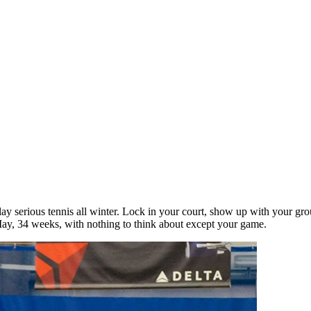
play serious tennis all winter. Lock in your court, show up with your gr
‌​​‍ ‍‌ ‌​‌‍‌‌‌ ‍​‌ ‌​​ ‌‍​‍‌‍​‌‌ ​ ‌‍‌‌‌‌‌‌‌ ​‍‌‍ ​​ ‌‌‍‍​‌ ‌​‌ ‌​‌ ​​‌ ​ ​‍‌‌​ ​ ‌​​‌​‍‌‌​ ​‍‌​‌‍​‍‌‌​ ​‍‌​‌‍‌‍​ ‌‍‍​‌‍‌‌‌‍ ​‌ ​ ‌‍‌‌‌‍​‌‌ ​​‌‍‍‌‌‍‌‌‌ ​‍‌ ​ ​‍ ‍‌ ​ ‌‍​‌‌‍ ‍‌‍‍‌‌ ‌​‌ ‍‌​‍ ‍‌ ​ ‌ ‌​‌ ‌‌‌‍‌​‌‍‍‌‌‍ ​‍‌‍‌‍‍‌‌‍‌​​ ‌‌‍​‍‌‍​ ‌‍‌‍​ ‍‌​ ‍‌‌‍‌‌​ ​ ​ ‍​​‍ ‌​ ‌ ​ ‌ ‌‍‌‌​ ‌ ​‍ ‌​ ‌​​ ‌​​ ​ ​ ​ ​‍ ‌‌‍​‌​ ​ ​ ‍‌‌‍‌​​‍ ‌​ ‍​‌‍‌​​ ​ ​ ‍‌​ ‍​​ ​​​ ​‍​ ‌‍‌‍​ ​ ​‍‌‍​ ‌‍‌‌​‍‌‍‌ ‌​‌ ‍‌‌ ​​‌‍‌‌​ ‌‌ ‌‍‌‍‌‌‌‍ ‍‌ ‌‌‌‍‌‌‌‌​ ‌‍ ​‌ ‌‌‌‍‌ ‌‌​​‌‍​‌‌‍‌ ‌‍‌‌​‍‌‍‌ ​​‌‍​‌‌ ‌​‌‍‍​​ ‌‌ ​​‌‍​‌‌‍‌ ‌‍‌‌‌​​‍‌ ‌‌‌‍‍‌‌‍ ​‌‍‌​‌‍‌‌‌ ​‍​‍‌‌​ ‌‌‌​​‍‌‌ ‌‍‍ ‌‍‌‌‌ ‍‌​‍‌‌​ ​ ‌​‌​​‍‌‌​ ​ ‌​‌​​‍‌‌​ ​‍​ ​‍‌‍‌​​ ‍‌​ ‌‌​ ‍‌‌‍​‍​ ‌‍​ ​‍​ ‌ ​ ‌ ‌‍‌‍​ ​‍​ ‍​​‍‌‌​ ​‍​ ​‍​‍‌‌​ ‌‌‌​‌​​‍ ‍‌ ​‍‌‍‍‌‌‍​ ‌‍‍​‌‌​ ‌ ‌‌‌‍​‍‌ ‌​‌‍‍‌‌ ‌​‌‍ ​‌‍‌‌​‍‌‌​ ‌‌‌​​‍‌‌ ‌‍‍ ‌‍‌‌‌ ‍‌​‍‌‌​ ​ ‌​‌​​‍‌‌​ ​ ‌​‌​​‍‌‌​ ​‍​ ​‍​ ‍​​ ‌‌​ ​‍​ ​‍​ ‍‌​ ​ ‌‍​‍​ ‌​‌‍‌‌‌‍​ ​ ‌‍‌‍​‌​‍‌‌​ ​‍​ ​‍​‍‌‌​ ‌‌‌​‌​​‍ ‍‌‍​ ‌‍‍​‌‍‍‌‌‍ ​‌‍‌​‌ ​‍‌‍‌‌‌‍ ‍​‍‌‌​ ‌‌‌​​‍‌‌ ‌‍‍ ‌‍‌‌‌ ‍‌​‍‌‌​ ​ ‌​‌​​‍‌‌​ ​ ‌​‌​​‍‌‌​ ​‍​ ​‍‌‍​‍​ ​​​ ‍‌‌‍​‍​ ‍‌‌‍​ ​ ​‍​ ‌‌‌‍​ ​ ‌ ​ ‌​​ ‌ ​‍‌‌​ ​‍​ ​‍​‍‌‌​ ‌‌‌​‌​​‍ ‍‌ ‌​‌‍‌‌‌ ‍​‌ ‌​​‍‌‍‌ ​​‌‍‌‌‌ ​‍‌ ​ ‌ ​​‌‍‌‌‌‍​ ‌ ‌​‌‍‍‌‌ ‌‍‌‍‌‌​ ‌‌ ​​‌ ‌‌‌‍​‍‌‍ ​‌‍‍‌‌ ​ ‌‍‍​‌‍‌‌‌‍‌​​‍​‍‌ ‌