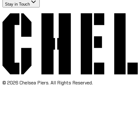
Stay in Touch​​​​‌ ‍ ​‍​‍‌‍ ‌ ​‍‌‍‍‌‌‍‌ ‌‍‍‌‌‍ ‍​‍​‍​ ‍‍​‍​‍‌ ​ ‌‍​‌‌‍ ‍‌‍‍‌‌ ‌​‌ ‍‌​‍ ‍‌‍‍‌‌‍ ​‍​‍​‍ ​​‍​‍‌‍‍​‌ ​‍‌‍‌‌‌‍‌‍​‍​‍​ ‍‍​‍​‍‌‍‍​‌ ‌​‌ ‌​‌ ​​‌ ​ ​ ‍‍​‍ ​‍ ‌‍​ ‌‍‍​‌‍‌‌‌‍ ​‌ ​ ‌‍‌‌‌‍​‌‌ ​​‌‍‍‌‌‍‌‌‌ ​‍‌ ​ ​‍ ‍‌ ​ ‌‍​‌‌‍ ‍‌‍‍‌‌ ‌​‌ ‍‌​‍ ‍‌ ​ ‌ ‌​‌ ‌‌‌‍‌​‌‍‍‌‌‍ ​‍ ‌‍‍‌‌‍ ‍‌ ‌​‌‍‌‌‌‍ ‍‌ ‌​​‍ ‌‍‌‌‌‍‌​‌‍‍‌‌ ‌​​‍ ‌‍ ‌‌‍ ‌‍‌​‌‍‌‌​ ‌‌ ​​‌ ​‍‌‍‌‌‌ ​ ‌‍‌‌‌‍ ‍‌ ‌​‌‍​‌‌ ‌​‌‍‍‌‌‍ ‌‍ ‍​ ‍ ‌‍‍‌‌‍‌​​ ‌‌‍‌‍‌‍ ‌‍ ‌ ‌​‌‍‌‌‌ ​‍​ ‍ ‌ ‌​‌ ‍‌‌ ​​‌‍‌‌​ ‌‌‍‌‍‌‍ ‌‍ ‌ ‌​‌‍‌‌‌ ​‍​ ‍ ‌ ​​‌‍​‌‌ ‌​‌‍‍​​ ‌‌‍​ ‌‍ ‌‍ ​‌ ‌‌‌‍ ‌‌‍ ‍‌ ​ ​‍‌‌​ ‌‌‌​​‍‌‌ ‌‍‍ ‌‍‌‌‌ ‍‌​‍‌‌​ ​ ‌​‌​​‍‌‌​ ​ ‌​‌​​‍‌‌​ ​‍​ ​‍​ ‍​‌‍​‍‌‍‌​​ ​‌‌‍​‍‌‍‌‌‌‍‌‌‌‍‌​‌‍​‌​ ​‍‌‍‌‌‌‍​‌​‍‌‌​ ​‍​ ​‍​‍‌‌​ ‌‌‌​‌​​‍ ‍‌ ‌​‌‍‍‌‌ ‌​‌‍ ​‌‍‌‌​ ‌‍​‍‌‍​‌‌ ​ ‌‍‌‌‌‌‌‌‌ ​‍‌‍ ​​ ‌‌‍‍​‌ ‌​‌ ‌​‌ ​​‌ ​ ​‍‌‌​ ​ ‌​​‌​‍‌‌​ ​‍‌​‌‍​‍‌‌​ ​‍‌​‌‍‌‍​ ‌‍‍​‌‍‌‌‌‍ ​‌ ​ ‌‍‌‌‌‍​‌‌ ​​‌‍‍‌‌‍‌‌‌ ​‍‌ ​ ​‍ ‍‌ ​ ‌‍​‌‌‍ ‍‌‍‍‌‌ ‌​‌ ‍‌​‍ ‍‌ ​ ‌ ‌​‌ ‌‌‌‍‌​‌‍‍‌‌‍ ​‍‌‍‌‍‍‌‌‍‌​​ ‌‌‍‌‍‌‍ ‌‍ ‌ ‌​‌‍‌‌‌ ​‍​‍‌‍‌ ‌​‌ ‍‌‌ ​​‌‍‌‌​ ‌‌‍‌‍‌‍ ‌‍ ‌ ‌​‌‍‌‌‌ ​‍​‍‌‍‌ ​​‌‍​‌‌ ‌​‌‍‍​​ ‌‌‍​ ‌‍ ‌‍ ​‌ ‌‌‌‍ ‌‌‍ ‍‌ ​ ​‍‌‌​ ‌‌‌​​‍‌‌ ‌‍‍ ‌‍‌‌‌ ‍‌​‍‌‌​ ​ ‌​‌​​‍‌‌​ ​ ‌​‌​​‍‌‌​ ​‍​ ​‍​ ‍​‌‍​‍‌‍‌​​ ​‌‌‍​‍‌‍‌‌‌‍‌‌‌‍‌​‌‍​‌​ ​‍‌‍‌‌‌‍​‌​‍‌‌​ ​‍​ ​‍​‍‌‌​ ‌‌‌​‌​​‍ ‍‌ ‌​‌‍‍‌‌ ‌​‌‍ ​‌‍‌‌​‍‌‍‌ ​​‌‍‌‌‌ ​‍‌ ​ ‌ ​​‌‍‌‌‌‍​ ‌ ‌​‌‍‍‌‌ ‌‍‌‍‌‌​ ‌‌ ​​‌ ‌‌‌‍​‍‌‍ ​‌‍‍‌‌ ​ ‌‍‍​‌‍‌‌‌‍‌​​‍​‍‌ ‌
©
2026
Chelsea Piers. All Rights Reserved.​​​​‌ ‍ ​‍​‍‌‍ ‌ ​‍‌‍‍‌‌‍‌ ‌‍‍‌‌‍ ‍​‍​‍​ ‍‍​‍​‍‌ ​ ‌‍​‌‌‍ ‍‌‍‍‌‌ ‌​‌ ‍‌​‍ ‍‌‍‍‌‌‍ ​‍​‍​‍ ​​‍​‍‌‍‍​‌ ​‍‌‍‌‌‌‍‌‍​‍​‍​ ‍‍​‍​‍‌‍‍​‌ ‌​‌ ‌​‌ ​​‌ ​ ​ ‍‍​‍ ​‍ ‌‍​ ‌‍‍​‌‍‌‌‌‍ ​‌ ​ ‌‍‌‌‌‍​‌‌ ​​‌‍‍‌‌‍‌‌‌ ​‍‌ ​ ​‍ ‍‌ ​ ‌‍​‌‌‍ ‍‌‍‍‌‌ ‌​‌ ‍‌​‍ ‍‌ ​ ‌ ‌​‌ ‌‌‌‍‌​‌‍‍‌‌‍ ​‍ ‌‍‍‌‌‍ ‍‌ ‌​‌‍‌‌‌‍ ‍‌ ‌​​‍ ‌‍‌‌‌‍‌​‌‍‍‌‌ ‌​​‍ ‌‍ ‌‌‍ ‌‍‌​‌‍‌‌​ ‌‌ ​​‌ ​‍‌‍‌‌‌ ​ ‌‍‌‌‌‍ ‍‌ ‌​‌‍​‌‌ ‌​‌‍‍‌‌‍ ‌‍ ‍​ ‍ ‌‍‍‌‌‍‌​​ ‌‌‍‌‍‌‍ ‌‍ ‌ ‌​‌‍‌‌‌ ​‍​ ‍ ‌ ‌​‌ ‍‌‌ ​​‌‍‌‌​ ‌‌‍‌‍‌‍ ‌‍ ‌ ‌​‌‍‌‌‌ ​‍​ ‍ ‌ ​​‌‍​‌‌ ‌​‌‍‍​​ ‌‌ ​ ‌ ‌‌‌‍​‍‌ ‌​‌‍‍‌‌ ‌​‌‍ ​‌‍‌‌​ ‌‍​‍‌‍​‌‌ ​ ‌‍‌‌‌‌‌‌‌ ​‍‌‍ ​​ ‌‌‍‍​‌ ‌​‌ ‌​‌ ​​‌ ​ ​‍‌‌​ ​ ‌​​‌​‍‌‌​ ​‍‌​‌‍​‍‌‌​ ​‍‌​‌‍‌‍​ ‌‍‍​‌‍‌‌‌‍ ​‌ ​ ‌‍‌‌‌‍​‌‌ ​​‌‍‍‌‌‍‌‌‌ ​‍‌ ​ ​‍ ‍‌ ​ ‌‍​‌‌‍ ‍‌‍‍‌‌ ‌​‌ ‍‌​‍ ‍‌ ​ ‌ ‌​‌ ‌‌‌‍‌​‌‍‍‌‌‍ ​‍‌‍‌‍‍‌‌‍‌​​ ‌‌‍‌‍‌‍ ‌‍ ‌ ‌​‌‍‌‌‌ ​‍​‍‌‍‌ ‌​‌ ‍‌‌ ​​‌‍‌‌​ ‌‌‍‌‍‌‍ ‌‍ ‌ ‌​‌‍‌‌‌ ​‍​‍‌‍‌ ​​‌‍​‌‌ ‌​‌‍‍​​ ‌‌ ​ ‌ ‌‌‌‍​‍‌ ‌​‌‍‍‌‌ ‌​‌‍ ​‌‍‌‌​‍‌‍‌ ​​‌‍‌‌‌ ​‍‌ ​ ‌ ​​‌‍‌‌‌‍​ ‌ ‌​‌‍‍‌‌ ‌‍‌‍‌‌​ ‌‌ ​​‌ ‌‌‌‍​‍‌‍ ​‌‍‍‌‌ ​ ‌‍‍​‌‍‌‌‌‍‌​​‍​‍‌ ‌