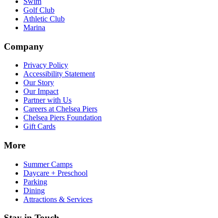
Swim​​​​‌ ‍ ​‍​‍‌‍ ‌ ​‍‌‍‍‌‌‍‌ ‌‍‍‌‌‍ ‍​‍​‍​ ‍‍​‍​‍‌ ​ ‌‍​‌‌‍ ‍‌‍‍‌‌ ‌​‌ ‍‌​‍ ‍‌‍‍‌‌‍ ​‍​‍​‍ ​​‍​‍‌‍‍​‌ ​‍‌‍‌‌‌‍‌‍​‍​‍​ ‍‍​‍​‍‌‍‍​‌ ‌​‌ ‌​‌ ​​‌ ​ ​ ‍‍​‍ ​‍ ‌‍​ ‌‍‍​‌‍‌‌‌‍ ​‌ ​ ‌‍‌‌‌‍​‌‌ ​​‌‍‍‌‌‍‌‌‌ ​‍‌ ​ ​‍ ‍‌ ​ ‌‍​‌‌‍ ‍‌‍‍‌‌ ‌​‌ ‍‌​‍ ‍‌ ​ ‌ ‌​‌ ‌‌‌‍‌​‌‍‍‌‌‍ ​‍ ‌‍‍‌‌‍ ‍‌ ‌​‌‍‌‌‌‍ ‍‌ ‌​​‍ ‌‍‌‌‌‍‌​‌‍‍‌‌ ‌​​‍ ‌‍ ‌‌‍ ‌‍‌​‌‍‌‌​ ‌‌ ​​‌ ​‍‌‍‌‌‌ ​ ‌‍‌‌‌‍ ‍‌ ‌​‌‍​‌‌ ‌​‌‍‍‌‌‍ ‌‍ ‍​ ‍ ‌‍‍‌‌‍‌​​ ‌‌‍‌‍‌‍ ‌‍ ‌ ‌​‌‍‌‌‌ ​‍​ ‍ ‌ ‌​‌ ‍‌‌ ​​‌‍‌‌​ ‌‌‍‌‍‌‍ ‌‍ ‌ ‌​‌‍‌‌‌ ​‍​ ‍ ‌ ​​‌‍​‌‌ ‌​‌‍‍​​ ‌‌‍​ ‌‍ ‌‍ ​‌ ‌‌‌‍ ‌‌‍ ‍‌ ​ ​‍‌‌​ ‌‌‌​​‍‌‌ ‌‍‍ ‌‍‌‌‌ ‍‌​‍‌‌​ ​ ‌​‌​​‍‌‌​ ​ ‌​‌​​‍‌‌​ ​‍​ ​‍‌‍‌‌‌‍​‍​ ​‍​ ‍​‌‍​ ​ ‌‌‌‍​ ‌‍​ ‌‍‌‌‌‍​‍‌‍​‌​ ​‌​‍‌‌​ ​‍​ ​‍​‍‌‌​ ‌‌‌​‌​​‍ ‍‌‍ ​‌‍‍‌‌‍ ‍‌‍‍ ‌ ​ ​‍‌‌​ ‌‌‌​​‍‌‌ ‌‍‍ ‌‍‌‌‌ ‍‌​‍‌‌​ ​ ‌​‌​​‍‌‌​ ​ ‌​‌​​‍‌‌​ ​‍​ ​‍‌‍‌‍‌‍‌‍​ ​​​ ‌‌​ ‌‌​ ‌​​ ​‍‌‍​ ​ ​‌​ ​ ‌‍​ ‌‍​‌‌‍​ ‌‍‌‌​ ‌‍​ ​‌​ ​ ‌‍​ ‌‍​‍​ ‌​​ ‍​‌‍‌​​ ‍​​ ‌‍​ ‌‌‌‍​‍​ ‌​​ ‌​​ ​‌​ ‍‌​ ‍‌‌‍​ ​‍‌‌​ ​‍​ ​‍​‍‌‌​ ‌‌‌​‌​​‍ ‍‌‍ ‍‌‍​‌‌‍ ‌‌‍‌‌​ ‌‍​‍‌‍​‌‌ ​ ‌‍‌‌‌‌‌‌‌ ​‍‌‍ ​​ ‌‌‍‍​‌ ‌​‌ ‌​‌ ​​‌ ​ ​‍‌‌​ ​ ‌​​‌​‍‌‌​ ​‍‌​‌‍​‍‌‌​ ​‍‌​‌‍‌‍​ ‌‍‍​‌‍‌‌‌‍ ​‌ ​ ‌‍‌‌‌‍​‌‌ ​​‌‍‍‌‌‍‌‌‌ ​‍‌ ​ ​‍ ‍‌ ​ ‌‍​‌‌‍ ‍‌‍‍‌‌ ‌​‌ ‍‌​‍ ‍‌ ​ ‌ ‌​‌ ‌‌‌‍‌​‌‍‍‌‌‍ ​‍‌‍‌‍‍‌‌‍‌​​ ‌‌‍‌‍‌‍ ‌‍ ‌ ‌​‌‍‌‌‌ ​‍​‍‌‍‌ ‌​‌ ‍‌‌ ​​‌‍‌‌​ ‌‌‍‌‍‌‍ ‌‍ ‌ ‌​‌‍‌‌‌ ​‍​‍‌‍‌ ​​‌‍​‌‌ ‌​‌‍‍​​ ‌‌‍​ ‌‍ ‌‍ ​‌ ‌‌‌‍ ‌‌‍ ‍‌ ​ ​‍‌‌​ ‌‌‌​​‍‌‌ ‌‍‍ ‌‍‌‌‌ ‍‌​‍‌‌​ ​ ‌​‌​​‍‌‌​ ​ ‌​‌​​‍‌‌​ ​‍​ ​‍‌‍‌‌‌‍​‍​ ​‍​ ‍​‌‍​ ​ ‌‌‌‍​ ‌‍​ ‌‍‌‌‌‍​‍‌‍​‌​ ​‌​‍‌‌​ ​‍​ ​‍​‍‌‌​ ‌‌‌​‌​​‍ ‍‌‍ ​‌‍‍‌‌‍ ‍‌‍‍ ‌ ​ ​‍‌‌​ ‌‌‌​​‍‌‌ ‌‍‍ ‌‍‌‌‌ ‍‌​‍‌‌​ ​ ‌​‌​​‍‌‌​ ​ ‌​‌​​‍‌‌​ ​‍​ ​‍‌‍‌‍‌‍‌‍​ ​​​ ‌‌​ ‌‌​ ‌​​ ​‍‌‍​ ​ ​‌​ ​ ‌‍​ ‌‍​‌‌‍​ ‌‍‌‌​ ‌‍​ ​‌​ ​ ‌‍​ ‌‍​‍​ ‌​​ ‍​‌‍‌​​ ‍​​ ‌‍​ ‌‌‌‍​‍​ ‌​​ ‌​​ ​‌​ ‍‌​ ‍‌‌‍​ ​‍‌‌​ ​‍​ ​‍​‍‌‌​ ‌‌‌​‌​​‍ ‍‌‍ ‍‌‍​‌‌‍ ‌‌‍‌‌​‍‌‍‌ ​​‌‍‌‌‌ ​‍‌ ​ ‌ ​​‌‍‌‌‌‍​ ‌ ‌​‌‍‍‌‌ ‌‍‌‍‌‌​ ‌‌ ​​‌ ‌‌‌‍​‍‌‍ ​‌‍‍‌‌ ​ ‌‍‍​‌‍‌‌‌‍‌​​‍​‍‌ ‌
Golf Club​​​​‌ ‍ ​‍​‍‌‍ ‌ ​‍‌‍‍‌‌‍‌ ‌‍‍‌‌‍ ‍​‍​‍​ ‍‍​‍​‍‌ ​ ‌‍​‌‌‍ ‍‌‍‍‌‌ ‌​‌ ‍‌​‍ ‍‌‍‍‌‌‍ ​‍​‍​‍ ​​‍​‍‌‍‍​‌ ​‍‌‍‌‌‌‍‌‍​‍​‍​ ‍‍​‍​‍‌‍‍​‌ ‌​‌ ‌​‌ ​​‌ ​ ​ ‍‍​‍ ​‍ ‌‍​ ‌‍‍​‌‍‌‌‌‍ ​‌ ​ ‌‍‌‌‌‍​‌‌ ​​‌‍‍‌‌‍‌‌‌ ​‍‌ ​ ​‍ ‍‌ ​ ‌‍​‌‌‍ ‍‌‍‍‌‌ ‌​‌ ‍‌​‍ ‍‌ ​ ‌ ‌​‌ ‌‌‌‍‌​‌‍‍‌‌‍ ​‍ ‌‍‍‌‌‍ ‍‌ ‌​‌‍‌‌‌‍ ‍‌ ‌​​‍ ‌‍‌‌‌‍‌​‌‍‍‌‌ ‌​​‍ ‌‍ ‌‌‍ ‌‍‌​‌‍‌‌​ ‌‌ ​​‌ ​‍‌‍‌‌‌ ​ ‌‍‌‌‌‍ ‍‌ ‌​‌‍​‌‌ ‌​‌‍‍‌‌‍ ‌‍ ‍​ ‍ ‌‍‍‌‌‍‌​​ ‌‌‍‌‍‌‍ ‌‍ ‌ ‌​‌‍‌‌‌ ​‍​ ‍ ‌ ‌​‌ ‍‌‌ ​​‌‍‌‌​ ‌‌‍‌‍‌‍ ‌‍ ‌ ‌​‌‍‌‌‌ ​‍​ ‍ ‌ ​​‌‍​‌‌ ‌​‌‍‍​​ ‌‌‍​ ‌‍ ‌‍ ​‌ ‌‌‌‍ ‌‌‍ ‍‌ ​ ​‍‌‌​ ‌‌‌​​‍‌‌ ‌‍‍ ‌‍‌‌‌ ‍‌​‍‌‌​ ​ ‌​‌​​‍‌‌​ ​ ‌​‌​​‍‌‌​ ​‍​ ​‍‌‍‌‌‌‍​‍​ ​‍​ ‍​‌‍​ ​ ‌‌‌‍​ ‌‍​ ‌‍‌‌‌‍​‍‌‍​‌​ ​‌​‍‌‌​ ​‍​ ​‍​‍‌‌​ ‌‌‌​‌​​‍ ‍‌‍ ​‌‍‍‌‌‍ ‍‌‍‍ ‌ ​ ​‍‌‌​ ‌‌‌​​‍‌‌ ‌‍‍ ‌‍‌‌‌ ‍‌​‍‌‌​ ​ ‌​‌​​‍‌‌​ ​ ‌​‌​​‍‌‌​ ​‍​ ​‍​ ‌​‌‍‌‌​ ‌‍‌‍‌​​ ​‍​ ‌‍​ ​‍‌‍‌‍‌‍​‌‌‍​ ‌‍​ ‌‍​ ​‍‌‌​ ​‍​ ​‍​‍‌‌​ ‌‌‌​‌​​‍ ‍‌‍ ‍‌‍​‌‌‍ ‌‌‍‌‌​ ‌‍​‍‌‍​‌‌ ​ ‌‍‌‌‌‌‌‌‌ ​‍‌‍ ​​ ‌‌‍‍​‌ ‌​‌ ‌​‌ ​​‌ ​ ​‍‌‌​ ​ ‌​​‌​‍‌‌​ ​‍‌​‌‍​‍‌‌​ ​‍‌​‌‍‌‍​ ‌‍‍​‌‍‌‌‌‍ ​‌ ​ ‌‍‌‌‌‍​‌‌ ​​‌‍‍‌‌‍‌‌‌ ​‍‌ ​ ​‍ ‍‌ ​ ‌‍​‌‌‍ ‍‌‍‍‌‌ ‌​‌ ‍‌​‍ ‍‌ ​ ‌ ‌​‌ ‌‌‌‍‌​‌‍‍‌‌‍ ​‍‌‍‌‍‍‌‌‍‌​​ ‌‌‍‌‍‌‍ ‌‍ ‌ ‌​‌‍‌‌‌ ​‍​‍‌‍‌ ‌​‌ ‍‌‌ ​​‌‍‌‌​ ‌‌‍‌‍‌‍ ‌‍ ‌ ‌​‌‍‌‌‌ ​‍​‍‌‍‌ ​​‌‍​‌‌ ‌​‌‍‍​​ ‌‌‍​ ‌‍ ‌‍ ​‌ ‌‌‌‍ ‌‌‍ ‍‌ ​ ​‍‌‌​ ‌‌‌​​‍‌‌ ‌‍‍ ‌‍‌‌‌ ‍‌​‍‌‌​ ​ ‌​‌​​‍‌‌​ ​ ‌​‌​​‍‌‌​ ​‍​ ​‍‌‍‌‌‌‍​‍​ ​‍​ ‍​‌‍​ ​ ‌‌‌‍​ ‌‍​ ‌‍‌‌‌‍​‍‌‍​‌​ ​‌​‍‌‌​ ​‍​ ​‍​‍‌‌​ ‌‌‌​‌​​‍ ‍‌‍ ​‌‍‍‌‌‍ ‍‌‍‍ ‌ ​ ​‍‌‌​ ‌‌‌​​‍‌‌ ‌‍‍ ‌‍‌‌‌ ‍‌​‍‌‌​ ​ ‌​‌​​‍‌‌​ ​ ‌​‌​​‍‌‌​ ​‍​ ​‍​ ‌​‌‍‌‌​ ‌‍‌‍‌​​ ​‍​ ‌‍​ ​‍‌‍‌‍‌‍​‌‌‍​ ‌‍​ ‌‍​ ​‍‌‌​ ​‍​ ​‍​‍‌‌​ ‌‌‌​‌​​‍ ‍‌‍ ‍‌‍​‌‌‍ ‌‌‍‌‌​‍‌‍‌ ​​‌‍‌‌‌ ​‍‌ ​ ‌ ​​‌‍‌‌‌‍​ ‌ ‌​‌‍‍‌‌ ‌‍‌‍‌‌​ ‌‌ ​​‌ ‌‌‌‍​‍‌‍ ​‌‍‍‌‌ ​ ‌‍‍​‌‍‌‌‌‍‌​​‍​‍‌ ‌
Athletic Club​​​​‌ ‍ ​‍​‍‌‍ ‌ ​‍‌‍‍‌‌‍‌ ‌‍‍‌‌‍ ‍​‍​‍​ ‍‍​‍​‍‌ ​ ‌‍​‌‌‍ ‍‌‍‍‌‌ ‌​‌ ‍‌​‍ ‍‌‍‍‌‌‍ ​‍​‍​‍ ​​‍​‍‌‍‍​‌ ​‍‌‍‌‌‌‍‌‍​‍​‍​ ‍‍​‍​‍‌‍‍​‌ ‌​‌ ‌​‌ ​​‌ ​ ​ ‍‍​‍ ​‍ ‌‍​ ‌‍‍​‌‍‌‌‌‍ ​‌ ​ ‌‍‌‌‌‍​‌‌ ​​‌‍‍‌‌‍‌‌‌ ​‍‌ ​ ​‍ ‍‌ ​ ‌‍​‌‌‍ ‍‌‍‍‌‌ ‌​‌ ‍‌​‍ ‍‌ ​ ‌ ‌​‌ ‌‌‌‍‌​‌‍‍‌‌‍ ​‍ ‌‍‍‌‌‍ ‍‌ ‌​‌‍‌‌‌‍ ‍‌ ‌​​‍ ‌‍‌‌‌‍‌​‌‍‍‌‌ ‌​​‍ ‌‍ ‌‌‍ ‌‍‌​‌‍‌‌​ ‌‌ ​​‌ ​‍‌‍‌‌‌ ​ ‌‍‌‌‌‍ ‍‌ ‌​‌‍​‌‌ ‌​‌‍‍‌‌‍ ‌‍ ‍​ ‍ ‌‍‍‌‌‍‌​​ ‌‌‍‌‍‌‍ ‌‍ ‌ ‌​‌‍‌‌‌ ​‍​ ‍ ‌ ‌​‌ ‍‌‌ ​​‌‍‌‌​ ‌‌‍‌‍‌‍ ‌‍ ‌ ‌​‌‍‌‌‌ ​‍​ ‍ ‌ ​​‌‍​‌‌ ‌​‌‍‍​​ ‌‌‍​ ‌‍ ‌‍ ​‌ ‌‌‌‍ ‌‌‍ ‍‌ ​ ​‍‌‌​ ‌‌‌​​‍‌‌ ‌‍‍ ‌‍‌‌‌ ‍‌​‍‌‌​ ​ ‌​‌​​‍‌‌​ ​ ‌​‌​​‍‌‌​ ​‍​ ​‍‌‍‌‌‌‍​‍​ ​‍​ ‍​‌‍​ ​ ‌‌‌‍​ ‌‍​ ‌‍‌‌‌‍​‍‌‍​‌​ ​‌​‍‌‌​ ​‍​ ​‍​‍‌‌​ ‌‌‌​‌​​‍ ‍‌‍ ​‌‍‍‌‌‍ ‍‌‍‍ ‌ ​ ​‍‌‌​ ‌‌‌​​‍‌‌ ‌‍‍ ‌‍‌‌‌ ‍‌​‍‌‌​ ​ ‌​‌​​‍‌‌​ ​ ‌​‌​​‍‌‌​ ​‍​ ​‍​ ‍​‌‍​‌​ ​ ​ ‌​‌‍​‌​ ‌ ‌‍‌​‌‍​‌​ ​ ​ ‍​‌‍‌‌‌‍​ ​‍‌‌​ ​‍​ ​‍​‍‌‌​ ‌‌‌​‌​​‍ ‍‌‍ ‍‌‍​‌‌‍ ‌‌‍‌‌​ ‌‍​‍‌‍​‌‌ ​ ‌‍‌‌‌‌‌‌‌ ​‍‌‍ ​​ ‌‌‍‍​‌ ‌​‌ ‌​‌ ​​‌ ​ ​‍‌‌​ ​ ‌​​‌​‍‌‌​ ​‍‌​‌‍​‍‌‌​ ​‍‌​‌‍‌‍​ ‌‍‍​‌‍‌‌‌‍ ​‌ ​ ‌‍‌‌‌‍​‌‌ ​​‌‍‍‌‌‍‌‌‌ ​‍‌ ​ ​‍ ‍‌ ​ ‌‍​‌‌‍ ‍‌‍‍‌‌ ‌​‌ ‍‌​‍ ‍‌ ​ ‌ ‌​‌ ‌‌‌‍‌​‌‍‍‌‌‍ ​‍‌‍‌‍‍‌‌‍‌​​ ‌‌‍‌‍‌‍ ‌‍ ‌ ‌​‌‍‌‌‌ ​‍​‍‌‍‌ ‌​‌ ‍‌‌ ​​‌‍‌‌​ ‌‌‍‌‍‌‍ ‌‍ ‌ ‌​‌‍‌‌‌ ​‍​‍‌‍‌ ​​‌‍​‌‌ ‌​‌‍‍​​ ‌‌‍​ ‌‍ ‌‍ ​‌ ‌‌‌‍ ‌‌‍ ‍‌ ​ ​‍‌‌​ ‌‌‌​​‍‌‌ ‌‍‍ ‌‍‌‌‌ ‍‌​‍‌‌​ ​ ‌​‌​​‍‌‌​ ​ ‌​‌​​‍‌‌​ ​‍​ ​‍‌‍‌‌‌‍​‍​ ​‍​ ‍​‌‍​ ​ ‌‌‌‍​ ‌‍​ ‌‍‌‌‌‍​‍‌‍​‌​ ​‌​‍‌‌​ ​‍​ ​‍​‍‌‌​ ‌‌‌​‌​​‍ ‍‌‍ ​‌‍‍‌‌‍ ‍‌‍‍ ‌ ​ ​‍‌‌​ ‌‌‌​​‍‌‌ ‌‍‍ ‌‍‌‌‌ ‍‌​‍‌‌​ ​ ‌​‌​​‍‌‌​ ​ ‌​‌​​‍‌‌​ ​‍​ ​‍​ ‍​‌‍​‌​ ​ ​ ‌​‌‍​‌​ ‌ ‌‍‌​‌‍​‌​ ​ ​ ‍​‌‍‌‌‌‍​ ​‍‌‌​ ​‍​ ​‍​‍‌‌​ ‌‌‌​‌​​‍ ‍‌‍ ‍‌‍​‌‌‍ ‌‌‍‌‌​‍‌‍‌ ​​‌‍‌‌‌ ​‍‌ ​ ‌ ​​‌‍‌‌‌‍​ ‌ ‌​‌‍‍‌‌ ‌‍‌‍‌‌​ ‌‌ ​​‌ ‌‌‌‍​‍‌‍ ​‌‍‍‌‌ ​ ‌‍‍​‌‍‌‌‌‍‌​​‍​‍‌ ‌
Marina​​​​‌ ‍ ​‍​‍‌‍ ‌ ​‍‌‍‍‌‌‍‌ ‌‍‍‌‌‍ ‍​‍​‍​ ‍‍​‍​‍‌ ​ ‌‍​‌‌‍ ‍‌‍‍‌‌ ‌​‌ ‍‌​‍ ‍‌‍‍‌‌‍ ​‍​‍​‍ ​​‍​‍‌‍‍​‌ ​‍‌‍‌‌‌‍‌‍​‍​‍​ ‍‍​‍​‍‌‍‍​‌ ‌​‌ ‌​‌ ​​‌ ​ ​ ‍‍​‍ ​‍ ‌‍​ ‌‍‍​‌‍‌‌‌‍ ​‌ ​ ‌‍‌‌‌‍​‌‌ ​​‌‍‍‌‌‍‌‌‌ ​‍‌ ​ ​‍ ‍‌ ​ ‌‍​‌‌‍ ‍‌‍‍‌‌ ‌​‌ ‍‌​‍ ‍‌ ​ ‌ ‌​‌ ‌‌‌‍‌​‌‍‍‌‌‍ ​‍ ‌‍‍‌‌‍ ‍‌ ‌​‌‍‌‌‌‍ ‍‌ ‌​​‍ ‌‍‌‌‌‍‌​‌‍‍‌‌ ‌​​‍ ‌‍ ‌‌‍ ‌‍‌​‌‍‌‌​ ‌‌ ​​‌ ​‍‌‍‌‌‌ ​ ‌‍‌‌‌‍ ‍‌ ‌​‌‍​‌‌ ‌​‌‍‍‌‌‍ ‌‍ ‍​ ‍ ‌‍‍‌‌‍‌​​ ‌‌‍‌‍‌‍ ‌‍ ‌ ‌​‌‍‌‌‌ ​‍​ ‍ ‌ ‌​‌ ‍‌‌ ​​‌‍‌‌​ ‌‌‍‌‍‌‍ ‌‍ ‌ ‌​‌‍‌‌‌ ​‍​ ‍ ‌ ​​‌‍​‌‌ ‌​‌‍‍​​ ‌‌‍​ ‌‍ ‌‍ ​‌ ‌‌‌‍ ‌‌‍ ‍‌ ​ ​‍‌‌​ ‌‌‌​​‍‌‌ ‌‍‍ ‌‍‌‌‌ ‍‌​‍‌‌​ ​ ‌​‌​​‍‌‌​ ​ ‌​‌​​‍‌‌​ ​‍​ ​‍‌‍‌‌‌‍​‍​ ​‍​ ‍​‌‍​ ​ ‌‌‌‍​ ‌‍​ ‌‍‌‌‌‍​‍‌‍​‌​ ​‌​‍‌‌​ ​‍​ ​‍​‍‌‌​ ‌‌‌​‌​​‍ ‍‌‍ ​‌‍‍‌‌‍ ‍‌‍‍ ‌ ​ ​‍‌‌​ ‌‌‌​​‍‌‌ ‌‍‍ ‌‍‌‌‌ ‍‌​‍‌‌​ ​ ‌​‌​​‍‌‌​ ​ ‌​‌​​‍‌‌​ ​‍​ ​‍​ ‌‍​ ‌‌​ ‌‍​ ‌‌‌‍‌‌‌‍‌‍‌‍​‌​ ​​​ ‌‍​ ‌‌​ ‌​‌‍‌​​‍‌‌​ ​‍​ ​‍​‍‌‌​ ‌‌‌​‌​​‍ ‍‌‍ ‍‌‍​‌‌‍ ‌‌‍‌‌​ ‌‍​‍‌‍​‌‌ ​ ‌‍‌‌‌‌‌‌‌ ​‍‌‍ ​​ ‌‌‍‍​‌ ‌​‌ ‌​‌ ​​‌ ​ ​‍‌‌​ ​ ‌​​‌​‍‌‌​ ​‍‌​‌‍​‍‌‌​ ​‍‌​‌‍‌‍​ ‌‍‍​‌‍‌‌‌‍ ​‌ ​ ‌‍‌‌‌‍​‌‌ ​​‌‍‍‌‌‍‌‌‌ ​‍‌ ​ ​‍ ‍‌ ​ ‌‍​‌‌‍ ‍‌‍‍‌‌ ‌​‌ ‍‌​‍ ‍‌ ​ ‌ ‌​‌ ‌‌‌‍‌​‌‍‍‌‌‍ ​‍‌‍‌‍‍‌‌‍‌​​ ‌‌‍‌‍‌‍ ‌‍ ‌ ‌​‌‍‌‌‌ ​‍​‍‌‍‌ ‌​‌ ‍‌‌ ​​‌‍‌‌​ ‌‌‍‌‍‌‍ ‌‍ ‌ ‌​‌‍‌‌‌ ​‍​‍‌‍‌ ​​‌‍​‌‌ ‌​‌‍‍​​ ‌‌‍​ ‌‍ ‌‍ ​‌ ‌‌‌‍ ‌‌‍ ‍‌ ​ ​‍‌‌​ ‌‌‌​​‍‌‌ ‌‍‍ ‌‍‌‌‌ ‍‌​‍‌‌​ ​ ‌​‌​​‍‌‌​ ​ ‌​‌​​‍‌‌​ ​‍​ ​‍‌‍‌‌‌‍​‍​ ​‍​ ‍​‌‍​ ​ ‌‌‌‍​ ‌‍​ ‌‍‌‌‌‍​‍‌‍​‌​ ​‌​‍‌‌​ ​‍​ ​‍​‍‌‌​ ‌‌‌​‌​​‍ ‍‌‍ ​‌‍‍‌‌‍ ‍‌‍‍ ‌ ​ ​‍‌‌​ ‌‌‌​​‍‌‌ ‌‍‍ ‌‍‌‌‌ ‍‌​‍‌‌​ ​ ‌​‌​​‍‌‌​ ​ ‌​‌​​‍‌‌​ ​‍​ ​‍​ ‌‍​ ‌‌​ ‌‍​ ‌‌‌‍‌‌‌‍‌‍‌‍​‌​ ​​​ ‌‍​ ‌‌​ ‌​‌‍‌​​‍‌‌​ ​‍​ ​‍​‍‌‌​ ‌‌‌​‌​​‍ ‍‌‍ ‍‌‍​‌‌‍ ‌‌‍‌‌​‍‌‍‌ ​​‌‍‌‌‌ ​‍‌ ​ ‌ ​​‌‍‌‌‌‍​ ‌ ‌​‌‍‍‌‌ ‌‍‌‍‌‌​ ‌‌ ​​‌ ‌‌‌‍​‍‌‍ ​‌‍‍‌‌ ​ ‌‍‍​‌‍‌‌‌‍‌​​‍​‍‌ ‌
Company​​​​‌ ‍ ​‍​‍‌‍ ‌ ​‍‌‍‍‌‌‍‌ ‌‍‍‌‌‍ ‍​‍​‍​ ‍‍​‍​‍‌ ​ ‌‍​‌‌‍ ‍‌‍‍‌‌ ‌​‌ ‍‌​‍ ‍‌‍‍‌‌‍ ​‍​‍​‍ ​​‍​‍‌‍‍​‌ ​‍‌‍‌‌‌‍‌‍​‍​‍​ ‍‍​‍​‍‌‍‍​‌ ‌​‌ ‌​‌ ​​‌ ​ ​ ‍‍​‍ ​‍ ‌‍​ ‌‍‍​‌‍‌‌‌‍ ​‌ ​ ‌‍‌‌‌‍​‌‌ ​​‌‍‍‌‌‍‌‌‌ ​‍‌ ​ ​‍ ‍‌ ​ ‌‍​‌‌‍ ‍‌‍‍‌‌ ‌​‌ ‍‌​‍ ‍‌ ​ ‌ ‌​‌ ‌‌‌‍‌​‌‍‍‌‌‍ ​‍ ‌‍‍‌‌‍ ‍‌ ‌​‌‍‌‌‌‍ ‍‌ ‌​​‍ ‌‍‌‌‌‍‌​‌‍‍‌‌ ‌​​‍ ‌‍ ‌‌‍ ‌‍‌​‌‍‌‌​ ‌‌ ​​‌ ​‍‌‍‌‌‌ ​ ‌‍‌‌‌‍ ‍‌ ‌​‌‍​‌‌ ‌​‌‍‍‌‌‍ ‌‍ ‍​ ‍ ‌‍‍‌‌‍‌​​ ‌‌‍‌‍‌‍ ‌‍ ‌ ‌​‌‍‌‌‌ ​‍​ ‍ ‌ ‌​‌ ‍‌‌ ​​‌‍‌‌​ ‌‌‍‌‍‌‍ ‌‍ ‌ ‌​‌‍‌‌‌ ​‍​ ‍ ‌ ​​‌‍​‌‌ ‌​‌‍‍​​ ‌‌‍​ ‌‍ ‌‍ ​‌ ‌‌‌‍ ‌‌‍ ‍‌ ​ ​‍‌‌​ ‌‌‌​​‍‌‌ ‌‍‍ ‌‍‌‌‌ ‍‌​‍‌‌​ ​ ‌​‌​​‍‌‌​ ​ ‌​‌​​‍‌‌​ ​‍​ ​‍‌‍​ ​ ​ ​ ‌​​ ​​‌‍​ ​ ‌‍‌‍‌​​ ‌​‌‍‌‍‌‍‌‌‌‍‌‌‌‍‌​​‍‌‌​ ​‍​ ​‍​‍‌‌​ ‌‌‌​‌​​‍ ‍‌ ‌​‌‍‍‌‌ ‌​‌‍ ​‌‍‌‌​ ‌‍​‍‌‍​‌‌ ​ ‌‍‌‌‌‌‌‌‌ ​‍‌‍ ​​ ‌‌‍‍​‌ ‌​‌ ‌​‌ ​​‌ ​ ​‍‌‌​ ​ ‌​​‌​‍‌‌​ ​‍‌​‌‍​‍‌‌​ ​‍‌​‌‍‌‍​ ‌‍‍​‌‍‌‌‌‍ ​‌ ​ ‌‍‌‌‌‍​‌‌ ​​‌‍‍‌‌‍‌‌‌ ​‍‌ ​ ​‍ ‍‌ ​ ‌‍​‌‌‍ ‍‌‍‍‌‌ ‌​‌ ‍‌​‍ ‍‌ ​ ‌ ‌​‌ ‌‌‌‍‌​‌‍‍‌‌‍ ​‍‌‍‌‍‍‌‌‍‌​​ ‌‌‍‌‍‌‍ ‌‍ ‌ ‌​‌‍‌‌‌ ​‍​‍‌‍‌ ‌​‌ ‍‌‌ ​​‌‍‌‌​ ‌‌‍‌‍‌‍ ‌‍ ‌ ‌​‌‍‌‌‌ ​‍​‍‌‍‌ ​​‌‍​‌‌ ‌​‌‍‍​​ ‌‌‍​ ‌‍ ‌‍ ​‌ ‌‌‌‍ ‌‌‍ ‍‌ ​ ​‍‌‌​ ‌‌‌​​‍‌‌ ‌‍‍ ‌‍‌‌‌ ‍‌​‍‌‌​ ​ ‌​‌​​‍‌‌​ ​ ‌​‌​​‍‌‌​ ​‍​ ​‍‌‍​ ​ ​ ​ ‌​​ ​​‌‍​ ​ ‌‍‌‍‌​​ ‌​‌‍‌‍‌‍‌‌‌‍‌‌‌‍‌​​‍‌‌​ ​‍​ ​‍​‍‌‌​ ‌‌‌​‌​​‍ ‍‌ ‌​‌‍‍‌‌ ‌​‌‍ ​‌‍‌‌​‍‌‍‌ ​​‌‍‌‌‌ ​‍‌ ​ ‌ ​​‌‍‌‌‌‍​ ‌ ‌​‌‍‍‌‌ ‌‍‌‍‌‌​ ‌‌ ​​‌ ‌‌‌‍​‍‌‍ ​‌‍‍‌‌ ​ ‌‍‍​‌‍‌‌‌‍‌​​‍​‍‌ ‌
Privacy Policy​​​​‌ ‍ ​‍​‍‌‍ ‌ ​‍‌‍‍‌‌‍‌ ‌‍‍‌‌‍ ‍​‍​‍​ ‍‍​‍​‍‌ ​ ‌‍​‌‌‍ ‍‌‍‍‌‌ ‌​‌ ‍‌​‍ ‍‌‍‍‌‌‍ ​‍​‍​‍ ​​‍​‍‌‍‍​‌ ​‍‌‍‌‌‌‍‌‍​‍​‍​ ‍‍​‍​‍‌‍‍​‌ ‌​‌ ‌​‌ ​​‌ ​ ​ ‍‍​‍ ​‍ ‌‍​ ‌‍‍​‌‍‌‌‌‍ ​‌ ​ ‌‍‌‌‌‍​‌‌ ​​‌‍‍‌‌‍‌‌‌ ​‍‌ ​ ​‍ ‍‌ ​ ‌‍​‌‌‍ ‍‌‍‍‌‌ ‌​‌ ‍‌​‍ ‍‌ ​ ‌ ‌​‌ ‌‌‌‍‌​‌‍‍‌‌‍ ​‍ ‌‍‍‌‌‍ ‍‌ ‌​‌‍‌‌‌‍ ‍‌ ‌​​‍ ‌‍‌‌‌‍‌​‌‍‍‌‌ ‌​​‍ ‌‍ ‌‌‍ ‌‍‌​‌‍‌‌​ ‌‌ ​​‌ ​‍‌‍‌‌‌ ​ ‌‍‌‌‌‍ ‍‌ ‌​‌‍​‌‌ ‌​‌‍‍‌‌‍ ‌‍ ‍​ ‍ ‌‍‍‌‌‍‌​​ ‌‌‍‌‍‌‍ ‌‍ ‌ ‌​‌‍‌‌‌ ​‍​ ‍ ‌ ‌​‌ ‍‌‌ ​​‌‍‌‌​ ‌‌‍‌‍‌‍ ‌‍ ‌ ‌​‌‍‌‌‌ ​‍​ ‍ ‌ ​​‌‍​‌‌ ‌​‌‍‍​​ ‌‌‍​ ‌‍ ‌‍ ​‌ ‌‌‌‍ ‌‌‍ ‍‌ ​ ​‍‌‌​ ‌‌‌​​‍‌‌ ‌‍‍ ‌‍‌‌‌ ‍‌​‍‌‌​ ​ ‌​‌​​‍‌‌​ ​ ‌​‌​​‍‌‌​ ​‍​ ​‍‌‍​ ​ ​ ​ ‌​​ ​​‌‍​ ​ ‌‍‌‍‌​​ ‌​‌‍‌‍‌‍‌‌‌‍‌‌‌‍‌​​‍‌‌​ ​‍​ ​‍​‍‌‌​ ‌‌‌​‌​​‍ ‍‌‍ ​‌‍‍‌‌‍ ‍‌‍‍ ‌ ​ ​‍‌‌​ ‌‌‌​​‍‌‌ ‌‍‍ ‌‍‌‌‌ ‍‌​‍‌‌​ ​ ‌​‌​​‍‌‌​ ​ ‌​‌​​‍‌‌​ ​‍​ ​‍​ ​​​ ‍‌‌‍‌‌​ ‍​​ ‍‌​ ​‍‌‍​‍‌‍​‍​ ​‍​ ‍​‌‍​‌​ ​​​‍‌‌​ ​‍​ ​‍​‍‌‌​ ‌‌‌​‌​​‍ ‍‌‍ ‍‌‍​‌‌‍ ‌‌‍‌‌​ ‌‍​‍‌‍​‌‌ ​ ‌‍‌‌‌‌‌‌‌ ​‍‌‍ ​​ ‌‌‍‍​‌ ‌​‌ ‌​‌ ​​‌ ​ ​‍‌‌​ ​ ‌​​‌​‍‌‌​ ​‍‌​‌‍​‍‌‌​ ​‍‌​‌‍‌‍​ ‌‍‍​‌‍‌‌‌‍ ​‌ ​ ‌‍‌‌‌‍​‌‌ ​​‌‍‍‌‌‍‌‌‌ ​‍‌ ​ ​‍ ‍‌ ​ ‌‍​‌‌‍ ‍‌‍‍‌‌ ‌​‌ ‍‌​‍ ‍‌ ​ ‌ ‌​‌ ‌‌‌‍‌​‌‍‍‌‌‍ ​‍‌‍‌‍‍‌‌‍‌​​ ‌‌‍‌‍‌‍ ‌‍ ‌ ‌​‌‍‌‌‌ ​‍​‍‌‍‌ ‌​‌ ‍‌‌ ​​‌‍‌‌​ ‌‌‍‌‍‌‍ ‌‍ ‌ ‌​‌‍‌‌‌ ​‍​‍‌‍‌ ​​‌‍​‌‌ ‌​‌‍‍​​ ‌‌‍​ ‌‍ ‌‍ ​‌ ‌‌‌‍ ‌‌‍ ‍‌ ​ ​‍‌‌​ ‌‌‌​​‍‌‌ ‌‍‍ ‌‍‌‌‌ ‍‌​‍‌‌​ ​ ‌​‌​​‍‌‌​ ​ ‌​‌​​‍‌‌​ ​‍​ ​‍‌‍​ ​ ​ ​ ‌​​ ​​‌‍​ ​ ‌‍‌‍‌​​ ‌​‌‍‌‍‌‍‌‌‌‍‌‌‌‍‌​​‍‌‌​ ​‍​ ​‍​‍‌‌​ ‌‌‌​‌​​‍ ‍‌‍ ​‌‍‍‌‌‍ ‍‌‍‍ ‌ ​ ​‍‌‌​ ‌‌‌​​‍‌‌ ‌‍‍ ‌‍‌‌‌ ‍‌​‍‌‌​ ​ ‌​‌​​‍‌‌​ ​ ‌​‌​​‍‌‌​ ​‍​ ​‍​ ​​​ ‍‌‌‍‌‌​ ‍​​ ‍‌​ ​‍‌‍​‍‌‍​‍​ ​‍​ ‍​‌‍​‌​ ​​​‍‌‌​ ​‍​ ​‍​‍‌‌​ ‌‌‌​‌​​‍ ‍‌‍ ‍‌‍​‌‌‍ ‌‌‍‌‌​‍‌‍‌ ​​‌‍‌‌‌ ​‍‌ ​ ‌ ​​‌‍‌‌‌‍​ ‌ ‌​‌‍‍‌‌ ‌‍‌‍‌‌​ ‌‌ ​​‌ ‌‌‌‍​‍‌‍ ​‌‍‍‌‌ ​ ‌‍‍​‌‍‌‌‌‍‌​​‍​‍‌ ‌
Accessibility Statement​​​​‌ ‍ ​‍​‍‌‍ ‌ ​‍‌‍‍‌‌‍‌ ‌‍‍‌‌‍ ‍​‍​‍​ ‍‍​‍​‍‌ ​ ‌‍​‌‌‍ ‍‌‍‍‌‌ ‌​‌ ‍‌​‍ ‍‌‍‍‌‌‍ ​‍​‍​‍ ​​‍​‍‌‍‍​‌ ​‍‌‍‌‌‌‍‌‍​‍​‍​ ‍‍​‍​‍‌‍‍​‌ ‌​‌ ‌​‌ ​​‌ ​ ​ ‍‍​‍ ​‍ ‌‍​ ‌‍‍​‌‍‌‌‌‍ ​‌ ​ ‌‍‌‌‌‍​‌‌ ​​‌‍‍‌‌‍‌‌‌ ​‍‌ ​ ​‍ ‍‌ ​ ‌‍​‌‌‍ ‍‌‍‍‌‌ ‌​‌ ‍‌​‍ ‍‌ ​ ‌ ‌​‌ ‌‌‌‍‌​‌‍‍‌‌‍ ​‍ ‌‍‍‌‌‍ ‍‌ ‌​‌‍‌‌‌‍ ‍‌ ‌​​‍ ‌‍‌‌‌‍‌​‌‍‍‌‌ ‌​​‍ ‌‍ ‌‌‍ ‌‍‌​‌‍‌‌​ ‌‌ ​​‌ ​‍‌‍‌‌‌ ​ ‌‍‌‌‌‍ ‍‌ ‌​‌‍​‌‌ ‌​‌‍‍‌‌‍ ‌‍ ‍​ ‍ ‌‍‍‌‌‍‌​​ ‌‌‍‌‍‌‍ ‌‍ ‌ ‌​‌‍‌‌‌ ​‍​ ‍ ‌ ‌​‌ ‍‌‌ ​​‌‍‌‌​ ‌‌‍‌‍‌‍ ‌‍ ‌ ‌​‌‍‌‌‌ ​‍​ ‍ ‌ ​​‌‍​‌‌ ‌​‌‍‍​​ ‌‌‍​ ‌‍ ‌‍ ​‌ ‌‌‌‍ ‌‌‍ ‍‌ ​ ​‍‌‌​ ‌‌‌​​‍‌‌ ‌‍‍ ‌‍‌‌‌ ‍‌​‍‌‌​ ​ ‌​‌​​‍‌‌​ ​ ‌​‌​​‍‌‌​ ​‍​ ​‍‌‍​ ​ ​ ​ ‌​​ ​​‌‍​ ​ ‌‍‌‍‌​​ ‌​‌‍‌‍‌‍‌‌‌‍‌‌‌‍‌​​‍‌‌​ ​‍​ ​‍​‍‌‌​ ‌‌‌​‌​​‍ ‍‌‍ ​‌‍‍‌‌‍ ‍‌‍‍ ‌ ​ ​‍‌‌​ ‌‌‌​​‍‌‌ ‌‍‍ ‌‍‌‌‌ ‍‌​‍‌‌​ ​ ‌​‌​​‍‌‌​ ​ ‌​‌​​‍‌‌​ ​‍​ ​‍​ ​ ​ ‌‍​ ‌ ​ ​ ‌‍​‌​ ‌‍​ ‌ ​ ‍‌​ ​‌​ ‌‍‌‍‌​​ ​​​‍‌‌​ ​‍​ ​‍​‍‌‌​ ‌‌‌​‌​​‍ ‍‌‍ ‍‌‍​‌‌‍ ‌‌‍‌‌​ ‌‍​‍‌‍​‌‌ ​ ‌‍‌‌‌‌‌‌‌ ​‍‌‍ ​​ ‌‌‍‍​‌ ‌​‌ ‌​‌ ​​‌ ​ ​‍‌‌​ ​ ‌​​‌​‍‌‌​ ​‍‌​‌‍​‍‌‌​ ​‍‌​‌‍‌‍​ ‌‍‍​‌‍‌‌‌‍ ​‌ ​ ‌‍‌‌‌‍​‌‌ ​​‌‍‍‌‌‍‌‌‌ ​‍‌ ​ ​‍ ‍‌ ​ ‌‍​‌‌‍ ‍‌‍‍‌‌ ‌​‌ ‍‌​‍ ‍‌ ​ ‌ ‌​‌ ‌‌‌‍‌​‌‍‍‌‌‍ ​‍‌‍‌‍‍‌‌‍‌​​ ‌‌‍‌‍‌‍ ‌‍ ‌ ‌​‌‍‌‌‌ ​‍​‍‌‍‌ ‌​‌ ‍‌‌ ​​‌‍‌‌​ ‌‌‍‌‍‌‍ ‌‍ ‌ ‌​‌‍‌‌‌ ​‍​‍‌‍‌ ​​‌‍​‌‌ ‌​‌‍‍​​ ‌‌‍​ ‌‍ ‌‍ ​‌ ‌‌‌‍ ‌‌‍ ‍‌ ​ ​‍‌‌​ ‌‌‌​​‍‌‌ ‌‍‍ ‌‍‌‌‌ ‍‌​‍‌‌​ ​ ‌​‌​​‍‌‌​ ​ ‌​‌​​‍‌‌​ ​‍​ ​‍‌‍​ ​ ​ ​ ‌​​ ​​‌‍​ ​ ‌‍‌‍‌​​ ‌​‌‍‌‍‌‍‌‌‌‍‌‌‌‍‌​​‍‌‌​ ​‍​ ​‍​‍‌‌​ ‌‌‌​‌​​‍ ‍‌‍ ​‌‍‍‌‌‍ ‍‌‍‍ ‌ ​ ​‍‌‌​ ‌‌‌​​‍‌‌ ‌‍‍ ‌‍‌‌‌ ‍‌​‍‌‌​ ​ ‌​‌​​‍‌‌​ ​ ‌​‌​​‍‌‌​ ​‍​ ​‍​ ​ ​ ‌‍​ ‌ ​ ​ ‌‍​‌​ ‌‍​ ‌ ​ ‍‌​ ​‌​ ‌‍‌‍‌​​ ​​​‍‌‌​ ​‍​ ​‍​‍‌‌​ ‌‌‌​‌​​‍ ‍‌‍ ‍‌‍​‌‌‍ ‌‌‍‌‌​‍‌‍‌ ​​‌‍‌‌‌ ​‍‌ ​ ‌ ​​‌‍‌‌‌‍​ ‌ ‌​‌‍‍‌‌ ‌‍‌‍‌‌​ ‌‌ ​​‌ ‌‌‌‍​‍‌‍ ​‌‍‍‌‌ ​ ‌‍‍​‌‍‌‌‌‍‌​​‍​‍‌ ‌
Our Story​​​​‌ ‍ ​‍​‍‌‍ ‌ ​‍‌‍‍‌‌‍‌ ‌‍‍‌‌‍ ‍​‍​‍​ ‍‍​‍​‍‌ ​ ‌‍​‌‌‍ ‍‌‍‍‌‌ ‌​‌ ‍‌​‍ ‍‌‍‍‌‌‍ ​‍​‍​‍ ​​‍​‍‌‍‍​‌ ​‍‌‍‌‌‌‍‌‍​‍​‍​ ‍‍​‍​‍‌‍‍​‌ ‌​‌ ‌​‌ ​​‌ ​ ​ ‍‍​‍ ​‍ ‌‍​ ‌‍‍​‌‍‌‌‌‍ ​‌ ​ ‌‍‌‌‌‍​‌‌ ​​‌‍‍‌‌‍‌‌‌ ​‍‌ ​ ​‍ ‍‌ ​ ‌‍​‌‌‍ ‍‌‍‍‌‌ ‌​‌ ‍‌​‍ ‍‌ ​ ‌ ‌​‌ ‌‌‌‍‌​‌‍‍‌‌‍ ​‍ ‌‍‍‌‌‍ ‍‌ ‌​‌‍‌‌‌‍ ‍‌ ‌​​‍ ‌‍‌‌‌‍‌​‌‍‍‌‌ ‌​​‍ ‌‍ ‌‌‍ ‌‍‌​‌‍‌‌​ ‌‌ ​​‌ ​‍‌‍‌‌‌ ​ ‌‍‌‌‌‍ ‍‌ ‌​‌‍​‌‌ ‌​‌‍‍‌‌‍ ‌‍ ‍​ ‍ ‌‍‍‌‌‍‌​​ ‌‌‍‌‍‌‍ ‌‍ ‌ ‌​‌‍‌‌‌ ​‍​ ‍ ‌ ‌​‌ ‍‌‌ ​​‌‍‌‌​ ‌‌‍‌‍‌‍ ‌‍ ‌ ‌​‌‍‌‌‌ ​‍​ ‍ ‌ ​​‌‍​‌‌ ‌​‌‍‍​​ ‌‌‍​ ‌‍ ‌‍ ​‌ ‌‌‌‍ ‌‌‍ ‍‌ ​ ​‍‌‌​ ‌‌‌​​‍‌‌ ‌‍‍ ‌‍‌‌‌ ‍‌​‍‌‌​ ​ ‌​‌​​‍‌‌​ ​ ‌​‌​​‍‌‌​ ​‍​ ​‍‌‍​ ​ ​ ​ ‌​​ ​​‌‍​ ​ ‌‍‌‍‌​​ ‌​‌‍‌‍‌‍‌‌‌‍‌‌‌‍‌​​‍‌‌​ ​‍​ ​‍​‍‌‌​ ‌‌‌​‌​​‍ ‍‌‍ ​‌‍‍‌‌‍ ‍‌‍‍ ‌ ​ ​‍‌‌​ ‌‌‌​​‍‌‌ ‌‍‍ ‌‍‌‌‌ ‍‌​‍‌‌​ ​ ‌​‌​​‍‌‌​ ​ ‌​‌​​‍‌‌​ ​‍​ ​‍‌‍‌‍​ ​ ​ ‌‌‌‍‌​‌‍​ ​ ​​​ ​ ​ ‌‍​ ‌‍​ ​ ‌‍​‍​ ​‍​‍‌‌​ ​‍​ ​‍​‍‌‌​ ‌‌‌​‌​​‍ ‍‌‍ ‍‌‍​‌‌‍ ‌‌‍‌‌​ ‌‍​‍‌‍​‌‌ ​ ‌‍‌‌‌‌‌‌‌ ​‍‌‍ ​​ ‌‌‍‍​‌ ‌​‌ ‌​‌ ​​‌ ​ ​‍‌‌​ ​ ‌​​‌​‍‌‌​ ​‍‌​‌‍​‍‌‌​ ​‍‌​‌‍‌‍​ ‌‍‍​‌‍‌‌‌‍ ​‌ ​ ‌‍‌‌‌‍​‌‌ ​​‌‍‍‌‌‍‌‌‌ ​‍‌ ​ ​‍ ‍‌ ​ ‌‍​‌‌‍ ‍‌‍‍‌‌ ‌​‌ ‍‌​‍ ‍‌ ​ ‌ ‌​‌ ‌‌‌‍‌​‌‍‍‌‌‍ ​‍‌‍‌‍‍‌‌‍‌​​ ‌‌‍‌‍‌‍ ‌‍ ‌ ‌​‌‍‌‌‌ ​‍​‍‌‍‌ ‌​‌ ‍‌‌ ​​‌‍‌‌​ ‌‌‍‌‍‌‍ ‌‍ ‌ ‌​‌‍‌‌‌ ​‍​‍‌‍‌ ​​‌‍​‌‌ ‌​‌‍‍​​ ‌‌‍​ ‌‍ ‌‍ ​‌ ‌‌‌‍ ‌‌‍ ‍‌ ​ ​‍‌‌​ ‌‌‌​​‍‌‌ ‌‍‍ ‌‍‌‌‌ ‍‌​‍‌‌​ ​ ‌​‌​​‍‌‌​ ​ ‌​‌​​‍‌‌​ ​‍​ ​‍‌‍​ ​ ​ ​ ‌​​ ​​‌‍​ ​ ‌‍‌‍‌​​ ‌​‌‍‌‍‌‍‌‌‌‍‌‌‌‍‌​​‍‌‌​ ​‍​ ​‍​‍‌‌​ ‌‌‌​‌​​‍ ‍‌‍ ​‌‍‍‌‌‍ ‍‌‍‍ ‌ ​ ​‍‌‌​ ‌‌‌​​‍‌‌ ‌‍‍ ‌‍‌‌‌ ‍‌​‍‌‌​ ​ ‌​‌​​‍‌‌​ ​ ‌​‌​​‍‌‌​ ​‍​ ​‍‌‍‌‍​ ​ ​ ‌‌‌‍‌​‌‍​ ​ ​​​ ​ ​ ‌‍​ ‌‍​ ​ ‌‍​‍​ ​‍​‍‌‌​ ​‍​ ​‍​‍‌‌​ ‌‌‌​‌​​‍ ‍‌‍ ‍‌‍​‌‌‍ ‌‌‍‌‌​‍‌‍‌ ​​‌‍‌‌‌ ​‍‌ ​ ‌ ​​‌‍‌‌‌‍​ ‌ ‌​‌‍‍‌‌ ‌‍‌‍‌‌​ ‌‌ ​​‌ ‌‌‌‍​‍‌‍ ​‌‍‍‌‌ ​ ‌‍‍​‌‍‌‌‌‍‌​​‍​‍‌ ‌
Our Impact​​​​‌ ‍ ​‍​‍‌‍ ‌ ​‍‌‍‍‌‌‍‌ ‌‍‍‌‌‍ ‍​‍​‍​ ‍‍​‍​‍‌ ​ ‌‍​‌‌‍ ‍‌‍‍‌‌ ‌​‌ ‍‌​‍ ‍‌‍‍‌‌‍ ​‍​‍​‍ ​​‍​‍‌‍‍​‌ ​‍‌‍‌‌‌‍‌‍​‍​‍​ ‍‍​‍​‍‌‍‍​‌ ‌​‌ ‌​‌ ​​‌ ​ ​ ‍‍​‍ ​‍ ‌‍​ ‌‍‍​‌‍‌‌‌‍ ​‌ ​ ‌‍‌‌‌‍​‌‌ ​​‌‍‍‌‌‍‌‌‌ ​‍‌ ​ ​‍ ‍‌ ​ ‌‍​‌‌‍ ‍‌‍‍‌‌ ‌​‌ ‍‌​‍ ‍‌ ​ ‌ ‌​‌ ‌‌‌‍‌​‌‍‍‌‌‍ ​‍ ‌‍‍‌‌‍ ‍‌ ‌​‌‍‌‌‌‍ ‍‌ ‌​​‍ ‌‍‌‌‌‍‌​‌‍‍‌‌ ‌​​‍ ‌‍ ‌‌‍ ‌‍‌​‌‍‌‌​ ‌‌ ​​‌ ​‍‌‍‌‌‌ ​ ‌‍‌‌‌‍ ‍‌ ‌​‌‍​‌‌ ‌​‌‍‍‌‌‍ ‌‍ ‍​ ‍ ‌‍‍‌‌‍‌​​ ‌‌‍‌‍‌‍ ‌‍ ‌ ‌​‌‍‌‌‌ ​‍​ ‍ ‌ ‌​‌ ‍‌‌ ​​‌‍‌‌​ ‌‌‍‌‍‌‍ ‌‍ ‌ ‌​‌‍‌‌‌ ​‍​ ‍ ‌ ​​‌‍​‌‌ ‌​‌‍‍​​ ‌‌‍​ ‌‍ ‌‍ ​‌ ‌‌‌‍ ‌‌‍ ‍‌ ​ ​‍‌‌​ ‌‌‌​​‍‌‌ ‌‍‍ ‌‍‌‌‌ ‍‌​‍‌‌​ ​ ‌​‌​​‍‌‌​ ​ ‌​‌​​‍‌‌​ ​‍​ ​‍‌‍​ ​ ​ ​ ‌​​ ​​‌‍​ ​ ‌‍‌‍‌​​ ‌​‌‍‌‍‌‍‌‌‌‍‌‌‌‍‌​​‍‌‌​ ​‍​ ​‍​‍‌‌​ ‌‌‌​‌​​‍ ‍‌‍ ​‌‍‍‌‌‍ ‍‌‍‍ ‌ ​ ​‍‌‌​ ‌‌‌​​‍‌‌ ‌‍‍ ‌‍‌‌‌ ‍‌​‍‌‌​ ​ ‌​‌​​‍‌‌​ ​ ‌​‌​​‍‌‌​ ​‍​ ​‍‌‍‌‍​ ‍‌​ ​ ‌‍​‌​ ‌​​ ​‌‌‍​‌​ ​​‌‍‌‌​ ‌‍‌‍‌​​ ‌ ​‍‌‌​ ​‍​ ​‍​‍‌‌​ ‌‌‌​‌​​‍ ‍‌‍ ‍‌‍​‌‌‍ ‌‌‍‌‌​ ‌‍​‍‌‍​‌‌ ​ ‌‍‌‌‌‌‌‌‌ ​‍‌‍ ​​ ‌‌‍‍​‌ ‌​‌ ‌​‌ ​​‌ ​ ​‍‌‌​ ​ ‌​​‌​‍‌‌​ ​‍‌​‌‍​‍‌‌​ ​‍‌​‌‍‌‍​ ‌‍‍​‌‍‌‌‌‍ ​‌ ​ ‌‍‌‌‌‍​‌‌ ​​‌‍‍‌‌‍‌‌‌ ​‍‌ ​ ​‍ ‍‌ ​ ‌‍​‌‌‍ ‍‌‍‍‌‌ ‌​‌ ‍‌​‍ ‍‌ ​ ‌ ‌​‌ ‌‌‌‍‌​‌‍‍‌‌‍ ​‍‌‍‌‍‍‌‌‍‌​​ ‌‌‍‌‍‌‍ ‌‍ ‌ ‌​‌‍‌‌‌ ​‍​‍‌‍‌ ‌​‌ ‍‌‌ ​​‌‍‌‌​ ‌‌‍‌‍‌‍ ‌‍ ‌ ‌​‌‍‌‌‌ ​‍​‍‌‍‌ ​​‌‍​‌‌ ‌​‌‍‍​​ ‌‌‍​ ‌‍ ‌‍ ​‌ ‌‌‌‍ ‌‌‍ ‍‌ ​ ​‍‌‌​ ‌‌‌​​‍‌‌ ‌‍‍ ‌‍‌‌‌ ‍‌​‍‌‌​ ​ ‌​‌​​‍‌‌​ ​ ‌​‌​​‍‌‌​ ​‍​ ​‍‌‍​ ​ ​ ​ ‌​​ ​​‌‍​ ​ ‌‍‌‍‌​​ ‌​‌‍‌‍‌‍‌‌‌‍‌‌‌‍‌​​‍‌‌​ ​‍​ ​‍​‍‌‌​ ‌‌‌​‌​​‍ ‍‌‍ ​‌‍‍‌‌‍ ‍‌‍‍ ‌ ​ ​‍‌‌​ ‌‌‌​​‍‌‌ ‌‍‍ ‌‍‌‌‌ ‍‌​‍‌‌​ ​ ‌​‌​​‍‌‌​ ​ ‌​‌​​‍‌‌​ ​‍​ ​‍‌‍‌‍​ ‍‌​ ​ ‌‍​‌​ ‌​​ ​‌‌‍​‌​ ​​‌‍‌‌​ ‌‍‌‍‌​​ ‌ ​‍‌‌​ ​‍​ ​‍​‍‌‌​ ‌‌‌​‌​​‍ ‍‌‍ ‍‌‍​‌‌‍ ‌‌‍‌‌​‍‌‍‌ ​​‌‍‌‌‌ ​‍‌ ​ ‌ ​​‌‍‌‌‌‍​ ‌ ‌​‌‍‍‌‌ ‌‍‌‍‌‌​ ‌‌ ​​‌ ‌‌‌‍​‍‌‍ ​‌‍‍‌‌ ​ ‌‍‍​‌‍‌‌‌‍‌​​‍​‍‌ ‌
Partner with Us​​​​‌ ‍ ​‍​‍‌‍ ‌ ​‍‌‍‍‌‌‍‌ ‌‍‍‌‌‍ ‍​‍​‍​ ‍‍​‍​‍‌ ​ ‌‍​‌‌‍ ‍‌‍‍‌‌ ‌​‌ ‍‌​‍ ‍‌‍‍‌‌‍ ​‍​‍​‍ ​​‍​‍‌‍‍​‌ ​‍‌‍‌‌‌‍‌‍​‍​‍​ ‍‍​‍​‍‌‍‍​‌ ‌​‌ ‌​‌ ​​‌ ​ ​ ‍‍​‍ ​‍ ‌‍​ ‌‍‍​‌‍‌‌‌‍ ​‌ ​ ‌‍‌‌‌‍​‌‌ ​​‌‍‍‌‌‍‌‌‌ ​‍‌ ​ ​‍ ‍‌ ​ ‌‍​‌‌‍ ‍‌‍‍‌‌ ‌​‌ ‍‌​‍ ‍‌ ​ ‌ ‌​‌ ‌‌‌‍‌​‌‍‍‌‌‍ ​‍ ‌‍‍‌‌‍ ‍‌ ‌​‌‍‌‌‌‍ ‍‌ ‌​​‍ ‌‍‌‌‌‍‌​‌‍‍‌‌ ‌​​‍ ‌‍ ‌‌‍ ‌‍‌​‌‍‌‌​ ‌‌ ​​‌ ​‍‌‍‌‌‌ ​ ‌‍‌‌‌‍ ‍‌ ‌​‌‍​‌‌ ‌​‌‍‍‌‌‍ ‌‍ ‍​ ‍ ‌‍‍‌‌‍‌​​ ‌‌‍‌‍‌‍ ‌‍ ‌ ‌​‌‍‌‌‌ ​‍​ ‍ ‌ ‌​‌ ‍‌‌ ​​‌‍‌‌​ ‌‌‍‌‍‌‍ ‌‍ ‌ ‌​‌‍‌‌‌ ​‍​ ‍ ‌ ​​‌‍​‌‌ ‌​‌‍‍​​ ‌‌‍​ ‌‍ ‌‍ ​‌ ‌‌‌‍ ‌‌‍ ‍‌ ​ ​‍‌‌​ ‌‌‌​​‍‌‌ ‌‍‍ ‌‍‌‌‌ ‍‌​‍‌‌​ ​ ‌​‌​​‍‌‌​ ​ ‌​‌​​‍‌‌​ ​‍​ ​‍‌‍​ ​ ​ ​ ‌​​ ​​‌‍​ ​ ‌‍‌‍‌​​ ‌​‌‍‌‍‌‍‌‌‌‍‌‌‌‍‌​​‍‌‌​ ​‍​ ​‍​‍‌‌​ ‌‌‌​‌​​‍ ‍‌‍ ​‌‍‍‌‌‍ ‍‌‍‍ ‌ ​ ​‍‌‌​ ‌‌‌​​‍‌‌ ‌‍‍ ‌‍‌‌‌ ‍‌​‍‌‌​ ​ ‌​‌​​‍‌‌​ ​ ‌​‌​​‍‌‌​ ​‍​ ​‍‌‍‌‌‌‍‌‌​ ​‌‌‍​ ‌‍​ ​ ​​‌‍‌​‌‍‌‌‌‍​‍‌‍​‌​ ‍​‌‍‌‌‌‍​‍‌‍​‍‌‍‌‍​ ‍​‌‍‌‍‌‍‌​​ ​‌‌‍‌‌​ ​​​ ​ ​ ​​​ ‌‌​ ‍‌​ ​ ​ ‍‌​ ‌ ‌‍​‌​ ‍‌‌‍‌​​ ​​​‍‌‌​ ​‍​ ​‍​‍‌‌​ ‌‌‌​‌​​‍ ‍‌‍ ‍‌‍​‌‌‍ ‌‌‍‌‌​ ‌‍​‍‌‍​‌‌ ​ ‌‍‌‌‌‌‌‌‌ ​‍‌‍ ​​ ‌‌‍‍​‌ ‌​‌ ‌​‌ ​​‌ ​ ​‍‌‌​ ​ ‌​​‌​‍‌‌​ ​‍‌​‌‍​‍‌‌​ ​‍‌​‌‍‌‍​ ‌‍‍​‌‍‌‌‌‍ ​‌ ​ ‌‍‌‌‌‍​‌‌ ​​‌‍‍‌‌‍‌‌‌ ​‍‌ ​ ​‍ ‍‌ ​ ‌‍​‌‌‍ ‍‌‍‍‌‌ ‌​‌ ‍‌​‍ ‍‌ ​ ‌ ‌​‌ ‌‌‌‍‌​‌‍‍‌‌‍ ​‍‌‍‌‍‍‌‌‍‌​​ ‌‌‍‌‍‌‍ ‌‍ ‌ ‌​‌‍‌‌‌ ​‍​‍‌‍‌ ‌​‌ ‍‌‌ ​​‌‍‌‌​ ‌‌‍‌‍‌‍ ‌‍ ‌ ‌​‌‍‌‌‌ ​‍​‍‌‍‌ ​​‌‍​‌‌ ‌​‌‍‍​​ ‌‌‍​ ‌‍ ‌‍ ​‌ ‌‌‌‍ ‌‌‍ ‍‌ ​ ​‍‌‌​ ‌‌‌​​‍‌‌ ‌‍‍ ‌‍‌‌‌ ‍‌​‍‌‌​ ​ ‌​‌​​‍‌‌​ ​ ‌​‌​​‍‌‌​ ​‍​ ​‍‌‍​ ​ ​ ​ ‌​​ ​​‌‍​ ​ ‌‍‌‍‌​​ ‌​‌‍‌‍‌‍‌‌‌‍‌‌‌‍‌​​‍‌‌​ ​‍​ ​‍​‍‌‌​ ‌‌‌​‌​​‍ ‍‌‍ ​‌‍‍‌‌‍ ‍‌‍‍ ‌ ​ ​‍‌‌​ ‌‌‌​​‍‌‌ ‌‍‍ ‌‍‌‌‌ ‍‌​‍‌‌​ ​ ‌​‌​​‍‌‌​ ​ ‌​‌​​‍‌‌​ ​‍​ ​‍‌‍‌‌‌‍‌‌​ ​‌‌‍​ ‌‍​ ​ ​​‌‍‌​‌‍‌‌‌‍​‍‌‍​‌​ ‍​‌‍‌‌‌‍​‍‌‍​‍‌‍‌‍​ ‍​‌‍‌‍‌‍‌​​ ​‌‌‍‌‌​ ​​​ ​ ​ ​​​ ‌‌​ ‍‌​ ​ ​ ‍‌​ ‌ ‌‍​‌​ ‍‌‌‍‌​​ ​​​‍‌‌​ ​‍​ ​‍​‍‌‌​ ‌‌‌​‌​​‍ ‍‌‍ ‍‌‍​‌‌‍ ‌‌‍‌‌​‍‌‍‌ ​​‌‍‌‌‌ ​‍‌ ​ ‌ ​​‌‍‌‌‌‍​ ‌ ‌​‌‍‍‌‌ ‌‍‌‍‌‌​ ‌‌ ​​‌ ‌‌‌‍​‍‌‍ ​‌‍‍‌‌ ​ ‌‍‍​‌‍‌‌‌‍‌​​‍​‍‌ ‌
Careers at Chelsea Piers​​​​‌ ‍ ​‍​‍‌‍ ‌ ​‍‌‍‍‌‌‍‌ ‌‍‍‌‌‍ ‍​‍​‍​ ‍‍​‍​‍‌ ​ ‌‍​‌‌‍ ‍‌‍‍‌‌ ‌​‌ ‍‌​‍ ‍‌‍‍‌‌‍ ​‍​‍​‍ ​​‍​‍‌‍‍​‌ ​‍‌‍‌‌‌‍‌‍​‍​‍​ ‍‍​‍​‍‌‍‍​‌ ‌​‌ ‌​‌ ​​‌ ​ ​ ‍‍​‍ ​‍ ‌‍​ ‌‍‍​‌‍‌‌‌‍ ​‌ ​ ‌‍‌‌‌‍​‌‌ ​​‌‍‍‌‌‍‌‌‌ ​‍‌ ​ ​‍ ‍‌ ​ ‌‍​‌‌‍ ‍‌‍‍‌‌ ‌​‌ ‍‌​‍ ‍‌ ​ ‌ ‌​‌ ‌‌‌‍‌​‌‍‍‌‌‍ ​‍ ‌‍‍‌‌‍ ‍‌ ‌​‌‍‌‌‌‍ ‍‌ ‌​​‍ ‌‍‌‌‌‍‌​‌‍‍‌‌ ‌​​‍ ‌‍ ‌‌‍ ‌‍‌​‌‍‌‌​ ‌‌ ​​‌ ​‍‌‍‌‌‌ ​ ‌‍‌‌‌‍ ‍‌ ‌​‌‍​‌‌ ‌​‌‍‍‌‌‍ ‌‍ ‍​ ‍ ‌‍‍‌‌‍‌​​ ‌‌‍‌‍‌‍ ‌‍ ‌ ‌​‌‍‌‌‌ ​‍​ ‍ ‌ ‌​‌ ‍‌‌ ​​‌‍‌‌​ ‌‌‍‌‍‌‍ ‌‍ ‌ ‌​‌‍‌‌‌ ​‍​ ‍ ‌ ​​‌‍​‌‌ ‌​‌‍‍​​ ‌‌‍​ ‌‍ ‌‍ ​‌ ‌‌‌‍ ‌‌‍ ‍‌ ​ ​‍‌‌​ ‌‌‌​​‍‌‌ ‌‍‍ ‌‍‌‌‌ ‍‌​‍‌‌​ ​ ‌​‌​​‍‌‌​ ​ ‌​‌​​‍‌‌​ ​‍​ ​‍‌‍​ ​ ​ ​ ‌​​ ​​‌‍​ ​ ‌‍‌‍‌​​ ‌​‌‍‌‍‌‍‌‌‌‍‌‌‌‍‌​​‍‌‌​ ​‍​ ​‍​‍‌‌​ ‌‌‌​‌​​‍ ‍‌‍ ​‌‍‍‌‌‍ ‍‌‍‍ ‌ ​ ​‍‌‌​ ‌‌‌​​‍‌‌ ‌‍‍ ‌‍‌‌‌ ‍‌​‍‌‌​ ​ ‌​‌​​‍‌‌​ ​ ‌​‌​​‍‌‌​ ​‍​ ​‍​ ‌​​ ‍‌​ ​ ​ ‍​‌‍‌‌​ ​​​ ‍​​ ‌‍‌‍​‌​ ​ ‌‍​‍‌‍​ ​‍‌‌​ ​‍​ ​‍​‍‌‌​ ‌‌‌​‌​​‍ ‍‌‍ ‍‌‍​‌‌‍ ‌‌‍‌‌​ ‌‍​‍‌‍​‌‌ ​ ‌‍‌‌‌‌‌‌‌ ​‍‌‍ ​​ ‌‌‍‍​‌ ‌​‌ ‌​‌ ​​‌ ​ ​‍‌‌​ ​ ‌​​‌​‍‌‌​ ​‍‌​‌‍​‍‌‌​ ​‍‌​‌‍‌‍​ ‌‍‍​‌‍‌‌‌‍ ​‌ ​ ‌‍‌‌‌‍​‌‌ ​​‌‍‍‌‌‍‌‌‌ ​‍‌ ​ ​‍ ‍‌ ​ ‌‍​‌‌‍ ‍‌‍‍‌‌ ‌​‌ ‍‌​‍ ‍‌ ​ ‌ ‌​‌ ‌‌‌‍‌​‌‍‍‌‌‍ ​‍‌‍‌‍‍‌‌‍‌​​ ‌‌‍‌‍‌‍ ‌‍ ‌ ‌​‌‍‌‌‌ ​‍​‍‌‍‌ ‌​‌ ‍‌‌ ​​‌‍‌‌​ ‌‌‍‌‍‌‍ ‌‍ ‌ ‌​‌‍‌‌‌ ​‍​‍‌‍‌ ​​‌‍​‌‌ ‌​‌‍‍​​ ‌‌‍​ ‌‍ ‌‍ ​‌ ‌‌‌‍ ‌‌‍ ‍‌ ​ ​‍‌‌​ ‌‌‌​​‍‌‌ ‌‍‍ ‌‍‌‌‌ ‍‌​‍‌‌​ ​ ‌​‌​​‍‌‌​ ​ ‌​‌​​‍‌‌​ ​‍​ ​‍‌‍​ ​ ​ ​ ‌​​ ​​‌‍​ ​ ‌‍‌‍‌​​ ‌​‌‍‌‍‌‍‌‌‌‍‌‌‌‍‌​​‍‌‌​ ​‍​ ​‍​‍‌‌​ ‌‌‌​‌​​‍ ‍‌‍ ​‌‍‍‌‌‍ ‍‌‍‍ ‌ ​ ​‍‌‌​ ‌‌‌​​‍‌‌ ‌‍‍ ‌‍‌‌‌ ‍‌​‍‌‌​ ​ ‌​‌​​‍‌‌​ ​ ‌​‌​​‍‌‌​ ​‍​ ​‍​ ‌​​ ‍‌​ ​ ​ ‍​‌‍‌‌​ ​​​ ‍​​ ‌‍‌‍​‌​ ​ ‌‍​‍‌‍​ ​‍‌‌​ ​‍​ ​‍​‍‌‌​ ‌‌‌​‌​​‍ ‍‌‍ ‍‌‍​‌‌‍ ‌‌‍‌‌​‍‌‍‌ ​​‌‍‌‌‌ ​‍‌ ​ ‌ ​​‌‍‌‌‌‍​ ‌ ‌​‌‍‍‌‌ ‌‍‌‍‌‌​ ‌‌ ​​‌ ‌‌‌‍​‍‌‍ ​‌‍‍‌‌ ​ ‌‍‍​‌‍‌‌‌‍‌​​‍​‍‌ ‌
Chelsea Piers Foundation​​​​‌ ‍ ​‍​‍‌‍ ‌ ​‍‌‍‍‌‌‍‌ ‌‍‍‌‌‍ ‍​‍​‍​ ‍‍​‍​‍‌ ​ ‌‍​‌‌‍ ‍‌‍‍‌‌ ‌​‌ ‍‌​‍ ‍‌‍‍‌‌‍ ​‍​‍​‍ ​​‍​‍‌‍‍​‌ ​‍‌‍‌‌‌‍‌‍​‍​‍​ ‍‍​‍​‍‌‍‍​‌ ‌​‌ ‌​‌ ​​‌ ​ ​ ‍‍​‍ ​‍ ‌‍​ ‌‍‍​‌‍‌‌‌‍ ​‌ ​ ‌‍‌‌‌‍​‌‌ ​​‌‍‍‌‌‍‌‌‌ ​‍‌ ​ ​‍ ‍‌ ​ ‌‍​‌‌‍ ‍‌‍‍‌‌ ‌​‌ ‍‌​‍ ‍‌ ​ ‌ ‌​‌ ‌‌‌‍‌​‌‍‍‌‌‍ ​‍ ‌‍‍‌‌‍ ‍‌ ‌​‌‍‌‌‌‍ ‍‌ ‌​​‍ ‌‍‌‌‌‍‌​‌‍‍‌‌ ‌​​‍ ‌‍ ‌‌‍ ‌‍‌​‌‍‌‌​ ‌‌ ​​‌ ​‍‌‍‌‌‌ ​ ‌‍‌‌‌‍ ‍‌ ‌​‌‍​‌‌ ‌​‌‍‍‌‌‍ ‌‍ ‍​ ‍ ‌‍‍‌‌‍‌​​ ‌‌‍‌‍‌‍ ‌‍ ‌ ‌​‌‍‌‌‌ ​‍​ ‍ ‌ ‌​‌ ‍‌‌ ​​‌‍‌‌​ ‌‌‍‌‍‌‍ ‌‍ ‌ ‌​‌‍‌‌‌ ​‍​ ‍ ‌ ​​‌‍​‌‌ ‌​‌‍‍​​ ‌‌‍​ ‌‍ ‌‍ ​‌ ‌‌‌‍ ‌‌‍ ‍‌ ​ ​‍‌‌​ ‌‌‌​​‍‌‌ ‌‍‍ ‌‍‌‌‌ ‍‌​‍‌‌​ ​ ‌​‌​​‍‌‌​ ​ ‌​‌​​‍‌‌​ ​‍​ ​‍‌‍​ ​ ​ ​ ‌​​ ​​‌‍​ ​ ‌‍‌‍‌​​ ‌​‌‍‌‍‌‍‌‌‌‍‌‌‌‍‌​​‍‌‌​ ​‍​ ​‍​‍‌‌​ ‌‌‌​‌​​‍ ‍‌‍ ​‌‍‍‌‌‍ ‍‌‍‍ ‌ ​ ​‍‌‌​ ‌‌‌​​‍‌‌ ‌‍‍ ‌‍‌‌‌ ‍‌​‍‌‌​ ​ ‌​‌​​‍‌‌​ ​ ‌​‌​​‍‌‌​ ​‍​ ​‍​ ‌ ​ ‌ ​ ‌​​ ‌ ‌‍‌‍​ ‌ ‌‍‌​​ ‍‌​ ​ ​ ‌ ​ ‌ ‌‍‌‌​‍‌‌​ ​‍​ ​‍​‍‌‌​ ‌‌‌​‌​​‍ ‍‌‍ ‍‌‍​‌‌‍ ‌‌‍‌‌​ ‌‍​‍‌‍​‌‌ ​ ‌‍‌‌‌‌‌‌‌ ​‍‌‍ ​​ ‌‌‍‍​‌ ‌​‌ ‌​‌ ​​‌ ​ ​‍‌‌​ ​ ‌​​‌​‍‌‌​ ​‍‌​‌‍​‍‌‌​ ​‍‌​‌‍‌‍​ ‌‍‍​‌‍‌‌‌‍ ​‌ ​ ‌‍‌‌‌‍​‌‌ ​​‌‍‍‌‌‍‌‌‌ ​‍‌ ​ ​‍ ‍‌ ​ ‌‍​‌‌‍ ‍‌‍‍‌‌ ‌​‌ ‍‌​‍ ‍‌ ​ ‌ ‌​‌ ‌‌‌‍‌​‌‍‍‌‌‍ ​‍‌‍‌‍‍‌‌‍‌​​ ‌‌‍‌‍‌‍ ‌‍ ‌ ‌​‌‍‌‌‌ ​‍​‍‌‍‌ ‌​‌ ‍‌‌ ​​‌‍‌‌​ ‌‌‍‌‍‌‍ ‌‍ ‌ ‌​‌‍‌‌‌ ​‍​‍‌‍‌ ​​‌‍​‌‌ ‌​‌‍‍​​ ‌‌‍​ ‌‍ ‌‍ ​‌ ‌‌‌‍ ‌‌‍ ‍‌ ​ ​‍‌‌​ ‌‌‌​​‍‌‌ ‌‍‍ ‌‍‌‌‌ ‍‌​‍‌‌​ ​ ‌​‌​​‍‌‌​ ​ ‌​‌​​‍‌‌​ ​‍​ ​‍‌‍​ ​ ​ ​ ‌​​ ​​‌‍​ ​ ‌‍‌‍‌​​ ‌​‌‍‌‍‌‍‌‌‌‍‌‌‌‍‌​​‍‌‌​ ​‍​ ​‍​‍‌‌​ ‌‌‌​‌​​‍ ‍‌‍ ​‌‍‍‌‌‍ ‍‌‍‍ ‌ ​ ​‍‌‌​ ‌‌‌​​‍‌‌ ‌‍‍ ‌‍‌‌‌ ‍‌​‍‌‌​ ​ ‌​‌​​‍‌‌​ ​ ‌​‌​​‍‌‌​ ​‍​ ​‍​ ‌ ​ ‌ ​ ‌​​ ‌ ‌‍‌‍​ ‌ ‌‍‌​​ ‍‌​ ​ ​ ‌ ​ ‌ ‌‍‌‌​‍‌‌​ ​‍​ ​‍​‍‌‌​ ‌‌‌​‌​​‍ ‍‌‍ ‍‌‍​‌‌‍ ‌‌‍‌‌​‍‌‍‌ ​​‌‍‌‌‌ ​‍‌ ​ ‌ ​​‌‍‌‌‌‍​ ‌ ‌​‌‍‍‌‌ ‌‍‌‍‌‌​ ‌‌ ​​‌ ‌‌‌‍​‍‌‍ ​‌‍‍‌‌ ​ ‌‍‍​‌‍‌‌‌‍‌​​‍​‍‌ ‌
Gift Cards​​​​‌ ‍ ​‍​‍‌‍ ‌ ​‍‌‍‍‌‌‍‌ ‌‍‍‌‌‍ ‍​‍​‍​ ‍‍​‍​‍‌ ​ ‌‍​‌‌‍ ‍‌‍‍‌‌ ‌​‌ ‍‌​‍ ‍‌‍‍‌‌‍ ​‍​‍​‍ ​​‍​‍‌‍‍​‌ ​‍‌‍‌‌‌‍‌‍​‍​‍​ ‍‍​‍​‍‌‍‍​‌ ‌​‌ ‌​‌ ​​‌ ​ ​ ‍‍​‍ ​‍ ‌‍​ ‌‍‍​‌‍‌‌‌‍ ​‌ ​ ‌‍‌‌‌‍​‌‌ ​​‌‍‍‌‌‍‌‌‌ ​‍‌ ​ ​‍ ‍‌ ​ ‌‍​‌‌‍ ‍‌‍‍‌‌ ‌​‌ ‍‌​‍ ‍‌ ​ ‌ ‌​‌ ‌‌‌‍‌​‌‍‍‌‌‍ ​‍ ‌‍‍‌‌‍ ‍‌ ‌​‌‍‌‌‌‍ ‍‌ ‌​​‍ ‌‍‌‌‌‍‌​‌‍‍‌‌ ‌​​‍ ‌‍ ‌‌‍ ‌‍‌​‌‍‌‌​ ‌‌ ​​‌ ​‍‌‍‌‌‌ ​ ‌‍‌‌‌‍ ‍‌ ‌​‌‍​‌‌ ‌​‌‍‍‌‌‍ ‌‍ ‍​ ‍ ‌‍‍‌‌‍‌​​ ‌‌‍‌‍‌‍ ‌‍ ‌ ‌​‌‍‌‌‌ ​‍​ ‍ ‌ ‌​‌ ‍‌‌ ​​‌‍‌‌​ ‌‌‍‌‍‌‍ ‌‍ ‌ ‌​‌‍‌‌‌ ​‍​ ‍ ‌ ​​‌‍​‌‌ ‌​‌‍‍​​ ‌‌‍​ ‌‍ ‌‍ ​‌ ‌‌‌‍ ‌‌‍ ‍‌ ​ ​‍‌‌​ ‌‌‌​​‍‌‌ ‌‍‍ ‌‍‌‌‌ ‍‌​‍‌‌​ ​ ‌​‌​​‍‌‌​ ​ ‌​‌​​‍‌‌​ ​‍​ ​‍‌‍​ ​ ​ ​ ‌​​ ​​‌‍​ ​ ‌‍‌‍‌​​ ‌​‌‍‌‍‌‍‌‌‌‍‌‌‌‍‌​​‍‌‌​ ​‍​ ​‍​‍‌‌​ ‌‌‌​‌​​‍ ‍‌‍ ​‌‍‍‌‌‍ ‍‌‍‍ ‌ ​ ​‍‌‌​ ‌‌‌​​‍‌‌ ‌‍‍ ‌‍‌‌‌ ‍‌​‍‌‌​ ​ ‌​‌​​‍‌‌​ ​ ‌​‌​​‍‌‌​ ​‍​ ​‍‌‍‌​​ ‍​‌‍​ ‌‍​‌​ ‌​​ ‍‌​ ​‌‌‍‌‍​ ‍​​ ​ ​ ​ ​ ​​​‍‌‌​ ​‍​ ​‍​‍‌‌​ ‌‌‌​‌​​‍ ‍‌‍ ‍‌‍​‌‌‍ ‌‌‍‌‌​ ‌‍​‍‌‍​‌‌ ​ ‌‍‌‌‌‌‌‌‌ ​‍‌‍ ​​ ‌‌‍‍​‌ ‌​‌ ‌​‌ ​​‌ ​ ​‍‌‌​ ​ ‌​​‌​‍‌‌​ ​‍‌​‌‍​‍‌‌​ ​‍‌​‌‍‌‍​ ‌‍‍​‌‍‌‌‌‍ ​‌ ​ ‌‍‌‌‌‍​‌‌ ​​‌‍‍‌‌‍‌‌‌ ​‍‌ ​ ​‍ ‍‌ ​ ‌‍​‌‌‍ ‍‌‍‍‌‌ ‌​‌ ‍‌​‍ ‍‌ ​ ‌ ‌​‌ ‌‌‌‍‌​‌‍‍‌‌‍ ​‍‌‍‌‍‍‌‌‍‌​​ ‌‌‍‌‍‌‍ ‌‍ ‌ ‌​‌‍‌‌‌ ​‍​‍‌‍‌ ‌​‌ ‍‌‌ ​​‌‍‌‌​ ‌‌‍‌‍‌‍ ‌‍ ‌ ‌​‌‍‌‌‌ ​‍​‍‌‍‌ ​​‌‍​‌‌ ‌​‌‍‍​​ ‌‌‍​ ‌‍ ‌‍ ​‌ ‌‌‌‍ ‌‌‍ ‍‌ ​ ​‍‌‌​ ‌‌‌​​‍‌‌ ‌‍‍ ‌‍‌‌‌ ‍‌​‍‌‌​ ​ ‌​‌​​‍‌‌​ ​ ‌​‌​​‍‌‌​ ​‍​ ​‍‌‍​ ​ ​ ​ ‌​​ ​​‌‍​ ​ ‌‍‌‍‌​​ ‌​‌‍‌‍‌‍‌‌‌‍‌‌‌‍‌​​‍‌‌​ ​‍​ ​‍​‍‌‌​ ‌‌‌​‌​​‍ ‍‌‍ ​‌‍‍‌‌‍ ‍‌‍‍ ‌ ​ ​‍‌‌​ ‌‌‌​​‍‌‌ ‌‍‍ ‌‍‌‌‌ ‍‌​‍‌‌​ ​ ‌​‌​​‍‌‌​ ​ ‌​‌​​‍‌‌​ ​‍​ ​‍‌‍‌​​ ‍​‌‍​ ‌‍​‌​ ‌​​ ‍‌​ ​‌‌‍‌‍​ ‍​​ ​ ​ ​ ​ ​​​‍‌‌​ ​‍​ ​‍​‍‌‌​ ‌‌‌​‌​​‍ ‍‌‍ ‍‌‍​‌‌‍ ‌‌‍‌‌​‍‌‍‌ ​​‌‍‌‌‌ ​‍‌ ​ ‌ ​​‌‍‌‌‌‍​ ‌ ‌​‌‍‍‌‌ ‌‍‌‍‌‌​ ‌‌ ​​‌ ‌‌‌‍​‍‌‍ ​‌‍‍‌‌ ​ ‌‍‍​‌‍‌‌‌‍‌​​‍​‍‌ ‌
More​​​​‌ ‍ ​‍​‍‌‍ ‌ ​‍‌‍‍‌‌‍‌ ‌‍‍‌‌‍ ‍​‍​‍​ ‍‍​‍​‍‌ ​ ‌‍​‌‌‍ ‍‌‍‍‌‌ ‌​‌ ‍‌​‍ ‍‌‍‍‌‌‍ ​‍​‍​‍ ​​‍​‍‌‍‍​‌ ​‍‌‍‌‌‌‍‌‍​‍​‍​ ‍‍​‍​‍‌‍‍​‌ ‌​‌ ‌​‌ ​​‌ ​ ​ ‍‍​‍ ​‍ ‌‍​ ‌‍‍​‌‍‌‌‌‍ ​‌ ​ ‌‍‌‌‌‍​‌‌ ​​‌‍‍‌‌‍‌‌‌ ​‍‌ ​ ​‍ ‍‌ ​ ‌‍​‌‌‍ ‍‌‍‍‌‌ ‌​‌ ‍‌​‍ ‍‌ ​ ‌ ‌​‌ ‌‌‌‍‌​‌‍‍‌‌‍ ​‍ ‌‍‍‌‌‍ ‍‌ ‌​‌‍‌‌‌‍ ‍‌ ‌​​‍ ‌‍‌‌‌‍‌​‌‍‍‌‌ ‌​​‍ ‌‍ ‌‌‍ ‌‍‌​‌‍‌‌​ ‌‌ ​​‌ ​‍‌‍‌‌‌ ​ ‌‍‌‌‌‍ ‍‌ ‌​‌‍​‌‌ ‌​‌‍‍‌‌‍ ‌‍ ‍​ ‍ ‌‍‍‌‌‍‌​​ ‌‌‍‌‍‌‍ ‌‍ ‌ ‌​‌‍‌‌‌ ​‍​ ‍ ‌ ‌​‌ ‍‌‌ ​​‌‍‌‌​ ‌‌‍‌‍‌‍ ‌‍ ‌ ‌​‌‍‌‌‌ ​‍​ ‍ ‌ ​​‌‍​‌‌ ‌​‌‍‍​​ ‌‌‍​ ‌‍ ‌‍ ​‌ ‌‌‌‍ ‌‌‍ ‍‌ ​ ​‍‌‌​ ‌‌‌​​‍‌‌ ‌‍‍ ‌‍‌‌‌ ‍‌​‍‌‌​ ​ ‌​‌​​‍‌‌​ ​ ‌​‌​​‍‌‌​ ​‍​ ​‍​ ‌‌​ ​ ​ ‌‌​ ‍‌‌‍​ ​ ​‍‌‍‌​​ ‍​‌‍​‌​ ‍​​ ​ ​ ​ ​‍‌‌​ ​‍​ ​‍​‍‌‌​ ‌‌‌​‌​​‍ ‍‌ ‌​‌‍‍‌‌ ‌​‌‍ ​‌‍‌‌​ ‌‍​‍‌‍​‌‌ ​ ‌‍‌‌‌‌‌‌‌ ​‍‌‍ ​​ ‌‌‍‍​‌ ‌​‌ ‌​‌ ​​‌ ​ ​‍‌‌​ ​ ‌​​‌​‍‌‌​ ​‍‌​‌‍​‍‌‌​ ​‍‌​‌‍‌‍​ ‌‍‍​‌‍‌‌‌‍ ​‌ ​ ‌‍‌‌‌‍​‌‌ ​​‌‍‍‌‌‍‌‌‌ ​‍‌ ​ ​‍ ‍‌ ​ ‌‍​‌‌‍ ‍‌‍‍‌‌ ‌​‌ ‍‌​‍ ‍‌ ​ ‌ ‌​‌ ‌‌‌‍‌​‌‍‍‌‌‍ ​‍‌‍‌‍‍‌‌‍‌​​ ‌‌‍‌‍‌‍ ‌‍ ‌ ‌​‌‍‌‌‌ ​‍​‍‌‍‌ ‌​‌ ‍‌‌ ​​‌‍‌‌​ ‌‌‍‌‍‌‍ ‌‍ ‌ ‌​‌‍‌‌‌ ​‍​‍‌‍‌ ​​‌‍​‌‌ ‌​‌‍‍​​ ‌‌‍​ ‌‍ ‌‍ ​‌ ‌‌‌‍ ‌‌‍ ‍‌ ​ ​‍‌‌​ ‌‌‌​​‍‌‌ ‌‍‍ ‌‍‌‌‌ ‍‌​‍‌‌​ ​ ‌​‌​​‍‌‌​ ​ ‌​‌​​‍‌‌​ ​‍​ ​‍​ ‌‌​ ​ ​ ‌‌​ ‍‌‌‍​ ​ ​‍‌‍‌​​ ‍​‌‍​‌​ ‍​​ ​ ​ ​ ​‍‌‌​ ​‍​ ​‍​‍‌‌​ ‌‌‌​‌​​‍ ‍‌ ‌​‌‍‍‌‌ ‌​‌‍ ​‌‍‌‌​‍‌‍‌ ​​‌‍‌‌‌ ​‍‌ ​ ‌ ​​‌‍‌‌‌‍​ ‌ ‌​‌‍‍‌‌ ‌‍‌‍‌‌​ ‌‌ ​​‌ ‌‌‌‍​‍‌‍ ​‌‍‍‌‌ ​ ‌‍‍​‌‍‌‌‌‍‌​​‍​‍‌ ‌
Summer Camps​​​​‌ ‍ ​‍​‍‌‍ ‌ ​‍‌‍‍‌‌‍‌ ‌‍‍‌‌‍ ‍​‍​‍​ ‍‍​‍​‍‌ ​ ‌‍​‌‌‍ ‍‌‍‍‌‌ ‌​‌ ‍‌​‍ ‍‌‍‍‌‌‍ ​‍​‍​‍ ​​‍​‍‌‍‍​‌ ​‍‌‍‌‌‌‍‌‍​‍​‍​ ‍‍​‍​‍‌‍‍​‌ ‌​‌ ‌​‌ ​​‌ ​ ​ ‍‍​‍ ​‍ ‌‍​ ‌‍‍​‌‍‌‌‌‍ ​‌ ​ ‌‍‌‌‌‍​‌‌ ​​‌‍‍‌‌‍‌‌‌ ​‍‌ ​ ​‍ ‍‌ ​ ‌‍​‌‌‍ ‍‌‍‍‌‌ ‌​‌ ‍‌​‍ ‍‌ ​ ‌ ‌​‌ ‌‌‌‍‌​‌‍‍‌‌‍ ​‍ ‌‍‍‌‌‍ ‍‌ ‌​‌‍‌‌‌‍ ‍‌ ‌​​‍ ‌‍‌‌‌‍‌​‌‍‍‌‌ ‌​​‍ ‌‍ ‌‌‍ ‌‍‌​‌‍‌‌​ ‌‌ ​​‌ ​‍‌‍‌‌‌ ​ ‌‍‌‌‌‍ ‍‌ ‌​‌‍​‌‌ ‌​‌‍‍‌‌‍ ‌‍ ‍​ ‍ ‌‍‍‌‌‍‌​​ ‌‌‍‌‍‌‍ ‌‍ ‌ ‌​‌‍‌‌‌ ​‍​ ‍ ‌ ‌​‌ ‍‌‌ ​​‌‍‌‌​ ‌‌‍‌‍‌‍ ‌‍ ‌ ‌​‌‍‌‌‌ ​‍​ ‍ ‌ ​​‌‍​‌‌ ‌​‌‍‍​​ ‌‌‍​ ‌‍ ‌‍ ​‌ ‌‌‌‍ ‌‌‍ ‍‌ ​ ​‍‌‌​ ‌‌‌​​‍‌‌ ‌‍‍ ‌‍‌‌‌ ‍‌​‍‌‌​ ​ ‌​‌​​‍‌‌​ ​ ‌​‌​​‍‌‌​ ​‍​ ​‍​ ‌‌​ ​ ​ ‌‌​ ‍‌‌‍​ ​ ​‍‌‍‌​​ ‍​‌‍​‌​ ‍​​ ​ ​ ​ ​‍‌‌​ ​‍​ ​‍​‍‌‌​ ‌‌‌​‌​​‍ ‍‌‍ ​‌‍‍‌‌‍ ‍‌‍‍ ‌ ​ ​‍‌‌​ ‌‌‌​​‍‌‌ ‌‍‍ ‌‍‌‌‌ ‍‌​‍‌‌​ ​ ‌​‌​​‍‌‌​ ​ ‌​‌​​‍‌‌​ ​‍​ ​‍‌‍​ ​ ‌​‌‍​ ‌‍​‌‌‍​ ​ ​​‌‍​‌​ ‌​​ ‌ ​ ‍‌​ ‌‍‌‍‌​​‍‌‌​ ​‍​ ​‍​‍‌‌​ ‌‌‌​‌​​‍ ‍‌‍ ‍‌‍​‌‌‍ ‌‌‍‌‌​ ‌‍​‍‌‍​‌‌ ​ ‌‍‌‌‌‌‌‌‌ ​‍‌‍ ​​ ‌‌‍‍​‌ ‌​‌ ‌​‌ ​​‌ ​ ​‍‌‌​ ​ ‌​​‌​‍‌‌​ ​‍‌​‌‍​‍‌‌​ ​‍‌​‌‍‌‍​ ‌‍‍​‌‍‌‌‌‍ ​‌ ​ ‌‍‌‌‌‍​‌‌ ​​‌‍‍‌‌‍‌‌‌ ​‍‌ ​ ​‍ ‍‌ ​ ‌‍​‌‌‍ ‍‌‍‍‌‌ ‌​‌ ‍‌​‍ ‍‌ ​ ‌ ‌​‌ ‌‌‌‍‌​‌‍‍‌‌‍ ​‍‌‍‌‍‍‌‌‍‌​​ ‌‌‍‌‍‌‍ ‌‍ ‌ ‌​‌‍‌‌‌ ​‍​‍‌‍‌ ‌​‌ ‍‌‌ ​​‌‍‌‌​ ‌‌‍‌‍‌‍ ‌‍ ‌ ‌​‌‍‌‌‌ ​‍​‍‌‍‌ ​​‌‍​‌‌ ‌​‌‍‍​​ ‌‌‍​ ‌‍ ‌‍ ​‌ ‌‌‌‍ ‌‌‍ ‍‌ ​ ​‍‌‌​ ‌‌‌​​‍‌‌ ‌‍‍ ‌‍‌‌‌ ‍‌​‍‌‌​ ​ ‌​‌​​‍‌‌​ ​ ‌​‌​​‍‌‌​ ​‍​ ​‍​ ‌‌​ ​ ​ ‌‌​ ‍‌‌‍​ ​ ​‍‌‍‌​​ ‍​‌‍​‌​ ‍​​ ​ ​ ​ ​‍‌‌​ ​‍​ ​‍​‍‌‌​ ‌‌‌​‌​​‍ ‍‌‍ ​‌‍‍‌‌‍ ‍‌‍‍ ‌ ​ ​‍‌‌​ ‌‌‌​​‍‌‌ ‌‍‍ ‌‍‌‌‌ ‍‌​‍‌‌​ ​ ‌​‌​​‍‌‌​ ​ ‌​‌​​‍‌‌​ ​‍​ ​‍‌‍​ ​ ‌​‌‍​ ‌‍​‌‌‍​ ​ ​​‌‍​‌​ ‌​​ ‌ ​ ‍‌​ ‌‍‌‍‌​​‍‌‌​ ​‍​ ​‍​‍‌‌​ ‌‌‌​‌​​‍ ‍‌‍ ‍‌‍​‌‌‍ ‌‌‍‌‌​‍‌‍‌ ​​‌‍‌‌‌ ​‍‌ ​ ‌ ​​‌‍‌‌‌‍​ ‌ ‌​‌‍‍‌‌ ‌‍‌‍‌‌​ ‌‌ ​​‌ ‌‌‌‍​‍‌‍ ​‌‍‍‌‌ ​ ‌‍‍​‌‍‌‌‌‍‌​​‍​‍‌ ‌
Daycare + Preschool​​​​‌ ‍ ​‍​‍‌‍ ‌ ​‍‌‍‍‌‌‍‌ ‌‍‍‌‌‍ ‍​‍​‍​ ‍‍​‍​‍‌ ​ ‌‍​‌‌‍ ‍‌‍‍‌‌ ‌​‌ ‍‌​‍ ‍‌‍‍‌‌‍ ​‍​‍​‍ ​​‍​‍‌‍‍​‌ ​‍‌‍‌‌‌‍‌‍​‍​‍​ ‍‍​‍​‍‌‍‍​‌ ‌​‌ ‌​‌ ​​‌ ​ ​ ‍‍​‍ ​‍ ‌‍​ ‌‍‍​‌‍‌‌‌‍ ​‌ ​ ‌‍‌‌‌‍​‌‌ ​​‌‍‍‌‌‍‌‌‌ ​‍‌ ​ ​‍ ‍‌ ​ ‌‍​‌‌‍ ‍‌‍‍‌‌ ‌​‌ ‍‌​‍ ‍‌ ​ ‌ ‌​‌ ‌‌‌‍‌​‌‍‍‌‌‍ ​‍ ‌‍‍‌‌‍ ‍‌ ‌​‌‍‌‌‌‍ ‍‌ ‌​​‍ ‌‍‌‌‌‍‌​‌‍‍‌‌ ‌​​‍ ‌‍ ‌‌‍ ‌‍‌​‌‍‌‌​ ‌‌ ​​‌ ​‍‌‍‌‌‌ ​ ‌‍‌‌‌‍ ‍‌ ‌​‌‍​‌‌ ‌​‌‍‍‌‌‍ ‌‍ ‍​ ‍ ‌‍‍‌‌‍‌​​ ‌‌‍‌‍‌‍ ‌‍ ‌ ‌​‌‍‌‌‌ ​‍​ ‍ ‌ ‌​‌ ‍‌‌ ​​‌‍‌‌​ ‌‌‍‌‍‌‍ ‌‍ ‌ ‌​‌‍‌‌‌ ​‍​ ‍ ‌ ​​‌‍​‌‌ ‌​‌‍‍​​ ‌‌‍​ ‌‍ ‌‍ ​‌ ‌‌‌‍ ‌‌‍ ‍‌ ​ ​‍‌‌​ ‌‌‌​​‍‌‌ ‌‍‍ ‌‍‌‌‌ ‍‌​‍‌‌​ ​ ‌​‌​​‍‌‌​ ​ ‌​‌​​‍‌‌​ ​‍​ ​‍​ ‌‌​ ​ ​ ‌‌​ ‍‌‌‍​ ​ ​‍‌‍‌​​ ‍​‌‍​‌​ ‍​​ ​ ​ ​ ​‍‌‌​ ​‍​ ​‍​‍‌‌​ ‌‌‌​‌​​‍ ‍‌‍ ​‌‍‍‌‌‍ ‍‌‍‍ ‌ ​ ​‍‌‌​ ‌‌‌​​‍‌‌ ‌‍‍ ‌‍‌‌‌ ‍‌​‍‌‌​ ​ ‌​‌​​‍‌‌​ ​ ‌​‌​​‍‌‌​ ​‍​ ​‍​ ​ ​ ​‌​ ‍​​ ​ ​ ​ ​ ​‍​ ​ ‌‍​‌​ ‌‍​ ‌‍​ ‌‍‌‍​‌​‍‌‌​ ​‍​ ​‍​‍‌‌​ ‌‌‌​‌​​‍ ‍‌‍ ‍‌‍​‌‌‍ ‌‌‍‌‌​ ‌‍​‍‌‍​‌‌ ​ ‌‍‌‌‌‌‌‌‌ ​‍‌‍ ​​ ‌‌‍‍​‌ ‌​‌ ‌​‌ ​​‌ ​ ​‍‌‌​ ​ ‌​​‌​‍‌‌​ ​‍‌​‌‍​‍‌‌​ ​‍‌​‌‍‌‍​ ‌‍‍​‌‍‌‌‌‍ ​‌ ​ ‌‍‌‌‌‍​‌‌ ​​‌‍‍‌‌‍‌‌‌ ​‍‌ ​ ​‍ ‍‌ ​ ‌‍​‌‌‍ ‍‌‍‍‌‌ ‌​‌ ‍‌​‍ ‍‌ ​ ‌ ‌​‌ ‌‌‌‍‌​‌‍‍‌‌‍ ​‍‌‍‌‍‍‌‌‍‌​​ ‌‌‍‌‍‌‍ ‌‍ ‌ ‌​‌‍‌‌‌ ​‍​‍‌‍‌ ‌​‌ ‍‌‌ ​​‌‍‌‌​ ‌‌‍‌‍‌‍ ‌‍ ‌ ‌​‌‍‌‌‌ ​‍​‍‌‍‌ ​​‌‍​‌‌ ‌​‌‍‍​​ ‌‌‍​ ‌‍ ‌‍ ​‌ ‌‌‌‍ ‌‌‍ ‍‌ ​ ​‍‌‌​ ‌‌‌​​‍‌‌ ‌‍‍ ‌‍‌‌‌ ‍‌​‍‌‌​ ​ ‌​‌​​‍‌‌​ ​ ‌​‌​​‍‌‌​ ​‍​ ​‍​ ‌‌​ ​ ​ ‌‌​ ‍‌‌‍​ ​ ​‍‌‍‌​​ ‍​‌‍​‌​ ‍​​ ​ ​ ​ ​‍‌‌​ ​‍​ ​‍​‍‌‌​ ‌‌‌​‌​​‍ ‍‌‍ ​‌‍‍‌‌‍ ‍‌‍‍ ‌ ​ ​‍‌‌​ ‌‌‌​​‍‌‌ ‌‍‍ ‌‍‌‌‌ ‍‌​‍‌‌​ ​ ‌​‌​​‍‌‌​ ​ ‌​‌​​‍‌‌​ ​‍​ ​‍​ ​ ​ ​‌​ ‍​​ ​ ​ ​ ​ ​‍​ ​ ‌‍​‌​ ‌‍​ ‌‍​ ‌‍‌‍​‌​‍‌‌​ ​‍​ ​‍​‍‌‌​ ‌‌‌​‌​​‍ ‍‌‍ ‍‌‍​‌‌‍ ‌‌‍‌‌​‍‌‍‌ ​​‌‍‌‌‌ ​‍‌ ​ ‌ ​​‌‍‌‌‌‍​ ‌ ‌​‌‍‍‌‌ ‌‍‌‍‌‌​ ‌‌ ​​‌ ‌‌‌‍​‍‌‍ ​‌‍‍‌‌ ​ ‌‍‍​‌‍‌‌‌‍‌​​‍​‍‌ ‌
Parking​​​​‌ ‍ ​‍​‍‌‍ ‌ ​‍‌‍‍‌‌‍‌ ‌‍‍‌‌‍ ‍​‍​‍​ ‍‍​‍​‍‌ ​ ‌‍​‌‌‍ ‍‌‍‍‌‌ ‌​‌ ‍‌​‍ ‍‌‍‍‌‌‍ ​‍​‍​‍ ​​‍​‍‌‍‍​‌ ​‍‌‍‌‌‌‍‌‍​‍​‍​ ‍‍​‍​‍‌‍‍​‌ ‌​‌ ‌​‌ ​​‌ ​ ​ ‍‍​‍ ​‍ ‌‍​ ‌‍‍​‌‍‌‌‌‍ ​‌ ​ ‌‍‌‌‌‍​‌‌ ​​‌‍‍‌‌‍‌‌‌ ​‍‌ ​ ​‍ ‍‌ ​ ‌‍​‌‌‍ ‍‌‍‍‌‌ ‌​‌ ‍‌​‍ ‍‌ ​ ‌ ‌​‌ ‌‌‌‍‌​‌‍‍‌‌‍ ​‍ ‌‍‍‌‌‍ ‍‌ ‌​‌‍‌‌‌‍ ‍‌ ‌​​‍ ‌‍‌‌‌‍‌​‌‍‍‌‌ ‌​​‍ ‌‍ ‌‌‍ ‌‍‌​‌‍‌‌​ ‌‌ ​​‌ ​‍‌‍‌‌‌ ​ ‌‍‌‌‌‍ ‍‌ ‌​‌‍​‌‌ ‌​‌‍‍‌‌‍ ‌‍ ‍​ ‍ ‌‍‍‌‌‍‌​​ ‌‌‍‌‍‌‍ ‌‍ ‌ ‌​‌‍‌‌‌ ​‍​ ‍ ‌ ‌​‌ ‍‌‌ ​​‌‍‌‌​ ‌‌‍‌‍‌‍ ‌‍ ‌ ‌​‌‍‌‌‌ ​‍​ ‍ ‌ ​​‌‍​‌‌ ‌​‌‍‍​​ ‌‌‍​ ‌‍ ‌‍ ​‌ ‌‌‌‍ ‌‌‍ ‍‌ ​ ​‍‌‌​ ‌‌‌​​‍‌‌ ‌‍‍ ‌‍‌‌‌ ‍‌​‍‌‌​ ​ ‌​‌​​‍‌‌​ ​ ‌​‌​​‍‌‌​ ​‍​ ​‍​ ‌‌​ ​ ​ ‌‌​ ‍‌‌‍​ ​ ​‍‌‍‌​​ ‍​‌‍​‌​ ‍​​ ​ ​ ​ ​‍‌‌​ ​‍​ ​‍​‍‌‌​ ‌‌‌​‌​​‍ ‍‌‍ ​‌‍‍‌‌‍ ‍‌‍‍ ‌ ​ ​‍‌‌​ ‌‌‌​​‍‌‌ ‌‍‍ ‌‍‌‌‌ ‍‌​‍‌‌​ ​ ‌​‌​​‍‌‌​ ​ ‌​‌​​‍‌‌​ ​‍​ ​‍‌‍​‍​ ​​‌‍‌‍​ ‌‍‌‍‌‍​ ​‌‌‍‌‌‌‍‌‍​ ‌ ​ ​‌‌‍‌‍‌‍‌​​‍‌‌​ ​‍​ ​‍​‍‌‌​ ‌‌‌​‌​​‍ ‍‌‍ ‍‌‍​‌‌‍ ‌‌‍‌‌​ ‌‍​‍‌‍​‌‌ ​ ‌‍‌‌‌‌‌‌‌ ​‍‌‍ ​​ ‌‌‍‍​‌ ‌​‌ ‌​‌ ​​‌ ​ ​‍‌‌​ ​ ‌​​‌​‍‌‌​ ​‍‌​‌‍​‍‌‌​ ​‍‌​‌‍‌‍​ ‌‍‍​‌‍‌‌‌‍ ​‌ ​ ‌‍‌‌‌‍​‌‌ ​​‌‍‍‌‌‍‌‌‌ ​‍‌ ​ ​‍ ‍‌ ​ ‌‍​‌‌‍ ‍‌‍‍‌‌ ‌​‌ ‍‌​‍ ‍‌ ​ ‌ ‌​‌ ‌‌‌‍‌​‌‍‍‌‌‍ ​‍‌‍‌‍‍‌‌‍‌​​ ‌‌‍‌‍‌‍ ‌‍ ‌ ‌​‌‍‌‌‌ ​‍​‍‌‍‌ ‌​‌ ‍‌‌ ​​‌‍‌‌​ ‌‌‍‌‍‌‍ ‌‍ ‌ ‌​‌‍‌‌‌ ​‍​‍‌‍‌ ​​‌‍​‌‌ ‌​‌‍‍​​ ‌‌‍​ ‌‍ ‌‍ ​‌ ‌‌‌‍ ‌‌‍ ‍‌ ​ ​‍‌‌​ ‌‌‌​​‍‌‌ ‌‍‍ ‌‍‌‌‌ ‍‌​‍‌‌​ ​ ‌​‌​​‍‌‌​ ​ ‌​‌​​‍‌‌​ ​‍​ ​‍​ ‌‌​ ​ ​ ‌‌​ ‍‌‌‍​ ​ ​‍‌‍‌​​ ‍​‌‍​‌​ ‍​​ ​ ​ ​ ​‍‌‌​ ​‍​ ​‍​‍‌‌​ ‌‌‌​‌​​‍ ‍‌‍ ​‌‍‍‌‌‍ ‍‌‍‍ ‌ ​ ​‍‌‌​ ‌‌‌​​‍‌‌ ‌‍‍ ‌‍‌‌‌ ‍‌​‍‌‌​ ​ ‌​‌​​‍‌‌​ ​ ‌​‌​​‍‌‌​ ​‍​ ​‍‌‍​‍​ ​​‌‍‌‍​ ‌‍‌‍‌‍​ ​‌‌‍‌‌‌‍‌‍​ ‌ ​ ​‌‌‍‌‍‌‍‌​​‍‌‌​ ​‍​ ​‍​‍‌‌​ ‌‌‌​‌​​‍ ‍‌‍ ‍‌‍​‌‌‍ ‌‌‍‌‌​‍‌‍‌ ​​‌‍‌‌‌ ​‍‌ ​ ‌ ​​‌‍‌‌‌‍​ ‌ ‌​‌‍‍‌‌ ‌‍‌‍‌‌​ ‌‌ ​​‌ ‌‌‌‍​‍‌‍ ​‌‍‍‌‌ ​ ‌‍‍​‌‍‌‌‌‍‌​​‍​‍‌ ‌
Dining​​​​‌ ‍ ​‍​‍‌‍ ‌ ​‍‌‍‍‌‌‍‌ ‌‍‍‌‌‍ ‍​‍​‍​ ‍‍​‍​‍‌ ​ ‌‍​‌‌‍ ‍‌‍‍‌‌ ‌​‌ ‍‌​‍ ‍‌‍‍‌‌‍ ​‍​‍​‍ ​​‍​‍‌‍‍​‌ ​‍‌‍‌‌‌‍‌‍​‍​‍​ ‍‍​‍​‍‌‍‍​‌ ‌​‌ ‌​‌ ​​‌ ​ ​ ‍‍​‍ ​‍ ‌‍​ ‌‍‍​‌‍‌‌‌‍ ​‌ ​ ‌‍‌‌‌‍​‌‌ ​​‌‍‍‌‌‍‌‌‌ ​‍‌ ​ ​‍ ‍‌ ​ ‌‍​‌‌‍ ‍‌‍‍‌‌ ‌​‌ ‍‌​‍ ‍‌ ​ ‌ ‌​‌ ‌‌‌‍‌​‌‍‍‌‌‍ ​‍ ‌‍‍‌‌‍ ‍‌ ‌​‌‍‌‌‌‍ ‍‌ ‌​​‍ ‌‍‌‌‌‍‌​‌‍‍‌‌ ‌​​‍ ‌‍ ‌‌‍ ‌‍‌​‌‍‌‌​ ‌‌ ​​‌ ​‍‌‍‌‌‌ ​ ‌‍‌‌‌‍ ‍‌ ‌​‌‍​‌‌ ‌​‌‍‍‌‌‍ ‌‍ ‍​ ‍ ‌‍‍‌‌‍‌​​ ‌‌‍‌‍‌‍ ‌‍ ‌ ‌​‌‍‌‌‌ ​‍​ ‍ ‌ ‌​‌ ‍‌‌ ​​‌‍‌‌​ ‌‌‍‌‍‌‍ ‌‍ ‌ ‌​‌‍‌‌‌ ​‍​ ‍ ‌ ​​‌‍​‌‌ ‌​‌‍‍​​ ‌‌‍​ ‌‍ ‌‍ ​‌ ‌‌‌‍ ‌‌‍ ‍‌ ​ ​‍‌‌​ ‌‌‌​​‍‌‌ ‌‍‍ ‌‍‌‌‌ ‍‌​‍‌‌​ ​ ‌​‌​​‍‌‌​ ​ ‌​‌​​‍‌‌​ ​‍​ ​‍​ ‌‌​ ​ ​ ‌‌​ ‍‌‌‍​ ​ ​‍‌‍‌​​ ‍​‌‍​‌​ ‍​​ ​ ​ ​ ​‍‌‌​ ​‍​ ​‍​‍‌‌​ ‌‌‌​‌​​‍ ‍‌‍ ​‌‍‍‌‌‍ ‍‌‍‍ ‌ ​ ​‍‌‌​ ‌‌‌​​‍‌‌ ‌‍‍ ‌‍‌‌‌ ‍‌​‍‌‌​ ​ ‌​‌​​‍‌‌​ ​ ‌​‌​​‍‌‌​ ​‍​ ​‍​ ‍​‌‍‌‍‌‍‌​​ ‌‍​ ‍‌‌‍​‍‌‍‌‌​ ‌ ‌‍‌‍​ ‌​​ ‌​​ ​‍​‍‌‌​ ​‍​ ​‍​‍‌‌​ ‌‌‌​‌​​‍ ‍‌‍ ‍‌‍​‌‌‍ ‌‌‍‌‌​ ‌‍​‍‌‍​‌‌ ​ ‌‍‌‌‌‌‌‌‌ ​‍‌‍ ​​ ‌‌‍‍​‌ ‌​‌ ‌​‌ ​​‌ ​ ​‍‌‌​ ​ ‌​​‌​‍‌‌​ ​‍‌​‌‍​‍‌‌​ ​‍‌​‌‍‌‍​ ‌‍‍​‌‍‌‌‌‍ ​‌ ​ ‌‍‌‌‌‍​‌‌ ​​‌‍‍‌‌‍‌‌‌ ​‍‌ ​ ​‍ ‍‌ ​ ‌‍​‌‌‍ ‍‌‍‍‌‌ ‌​‌ ‍‌​‍ ‍‌ ​ ‌ ‌​‌ ‌‌‌‍‌​‌‍‍‌‌‍ ​‍‌‍‌‍‍‌‌‍‌​​ ‌‌‍‌‍‌‍ ‌‍ ‌ ‌​‌‍‌‌‌ ​‍​‍‌‍‌ ‌​‌ ‍‌‌ ​​‌‍‌‌​ ‌‌‍‌‍‌‍ ‌‍ ‌ ‌​‌‍‌‌‌ ​‍​‍‌‍‌ ​​‌‍​‌‌ ‌​‌‍‍​​ ‌‌‍​ ‌‍ ‌‍ ​‌ ‌‌‌‍ ‌‌‍ ‍‌ ​ ​‍‌‌​ ‌‌‌​​‍‌‌ ‌‍‍ ‌‍‌‌‌ ‍‌​‍‌‌​ ​ ‌​‌​​‍‌‌​ ​ ‌​‌​​‍‌‌​ ​‍​ ​‍​ ‌‌​ ​ ​ ‌‌​ ‍‌‌‍​ ​ ​‍‌‍‌​​ ‍​‌‍​‌​ ‍​​ ​ ​ ​ ​‍‌‌​ ​‍​ ​‍​‍‌‌​ ‌‌‌​‌​​‍ ‍‌‍ ​‌‍‍‌‌‍ ‍‌‍‍ ‌ ​ ​‍‌‌​ ‌‌‌​​‍‌‌ ‌‍‍ ‌‍‌‌‌ ‍‌​‍‌‌​ ​ ‌​‌​​‍‌‌​ ​ ‌​‌​​‍‌‌​ ​‍​ ​‍​ ‍​‌‍‌‍‌‍‌​​ ‌‍​ ‍‌‌‍​‍‌‍‌‌​ ‌ ‌‍‌‍​ ‌​​ ‌​​ ​‍​‍‌‌​ ​‍​ ​‍​‍‌‌​ ‌‌‌​‌​​‍ ‍‌‍ ‍‌‍​‌‌‍ ‌‌‍‌‌​‍‌‍‌ ​​‌‍‌‌‌ ​‍‌ ​ ‌ ​​‌‍‌‌‌‍​ ‌ ‌​‌‍‍‌‌ ‌‍‌‍‌‌​ ‌‌ ​​‌ ‌‌‌‍​‍‌‍ ​‌‍‍‌‌ ​ ‌‍‍​‌‍‌‌‌‍‌​​‍​‍‌ ‌
Attractions & Services​​​​‌ ‍ ​‍​‍‌‍ ‌ ​‍‌‍‍‌‌‍‌ ‌‍‍‌‌‍ ‍​‍​‍​ ‍‍​‍​‍‌ ​ ‌‍​‌‌‍ ‍‌‍‍‌‌ ‌​‌ ‍‌​‍ ‍‌‍‍‌‌‍ ​‍​‍​‍ ​​‍​‍‌‍‍​‌ ​‍‌‍‌‌‌‍‌‍​‍​‍​ ‍‍​‍​‍‌‍‍​‌ ‌​‌ ‌​‌ ​​‌ ​ ​ ‍‍​‍ ​‍ ‌‍​ ‌‍‍​‌‍‌‌‌‍ ​‌ ​ ‌‍‌‌‌‍​‌‌ ​​‌‍‍‌‌‍‌‌‌ ​‍‌ ​ ​‍ ‍‌ ​ ‌‍​‌‌‍ ‍‌‍‍‌‌ ‌​‌ ‍‌​‍ ‍‌ ​ ‌ ‌​‌ ‌‌‌‍‌​‌‍‍‌‌‍ ​‍ ‌‍‍‌‌‍ ‍‌ ‌​‌‍‌‌‌‍ ‍‌ ‌​​‍ ‌‍‌‌‌‍‌​‌‍‍‌‌ ‌​​‍ ‌‍ ‌‌‍ ‌‍‌​‌‍‌‌​ ‌‌ ​​‌ ​‍‌‍‌‌‌ ​ ‌‍‌‌‌‍ ‍‌ ‌​‌‍​‌‌ ‌​‌‍‍‌‌‍ ‌‍ ‍​ ‍ ‌‍‍‌‌‍‌​​ ‌‌‍‌‍‌‍ ‌‍ ‌ ‌​‌‍‌‌‌ ​‍​ ‍ ‌ ‌​‌ ‍‌‌ ​​‌‍‌‌​ ‌‌‍‌‍‌‍ ‌‍ ‌ ‌​‌‍‌‌‌ ​‍​ ‍ ‌ ​​‌‍​‌‌ ‌​‌‍‍​​ ‌‌‍​ ‌‍ ‌‍ ​‌ ‌‌‌‍ ‌‌‍ ‍‌ ​ ​‍‌‌​ ‌‌‌​​‍‌‌ ‌‍‍ ‌‍‌‌‌ ‍‌​‍‌‌​ ​ ‌​‌​​‍‌‌​ ​ ‌​‌​​‍‌‌​ ​‍​ ​‍​ ‌‌​ ​ ​ ‌‌​ ‍‌‌‍​ ​ ​‍‌‍‌​​ ‍​‌‍​‌​ ‍​​ ​ ​ ​ ​‍‌‌​ ​‍​ ​‍​‍‌‌​ ‌‌‌​‌​​‍ ‍‌‍ ​‌‍‍‌‌‍ ‍‌‍‍ ‌ ​ ​‍‌‌​ ‌‌‌​​‍‌‌ ‌‍‍ ‌‍‌‌‌ ‍‌​‍‌‌​ ​ ‌​‌​​‍‌‌​ ​ ‌​‌​​‍‌‌​ ​‍​ ​‍​ ​​​ ​ ​ ‍‌​ ‍‌​ ​‍​ ‌​‌‍​‍​ ‌ ​ ​‍​ ‌ ‌‍​‍‌‍‌​​‍‌‌​ ​‍​ ​‍​‍‌‌​ ‌‌‌​‌​​‍ ‍‌‍ ‍‌‍​‌‌‍ ‌‌‍‌‌​ ‌‍​‍‌‍​‌‌ ​ ‌‍‌‌‌‌‌‌‌ ​‍‌‍ ​​ ‌‌‍‍​‌ ‌​‌ ‌​‌ ​​‌ ​ ​‍‌‌​ ​ ‌​​‌​‍‌‌​ ​‍‌​‌‍​‍‌‌​ ​‍‌​‌‍‌‍​ ‌‍‍​‌‍‌‌‌‍ ​‌ ​ ‌‍‌‌‌‍​‌‌ ​​‌‍‍‌‌‍‌‌‌ ​‍‌ ​ ​‍ ‍‌ ​ ‌‍​‌‌‍ ‍‌‍‍‌‌ ‌​‌ ‍‌​‍ ‍‌ ​ ‌ ‌​‌ ‌‌‌‍‌​‌‍‍‌‌‍ ​‍‌‍‌‍‍‌‌‍‌​​ ‌‌‍‌‍‌‍ ‌‍ ‌ ‌​‌‍‌‌‌ ​‍​‍‌‍‌ ‌​‌ ‍‌‌ ​​‌‍‌‌​ ‌‌‍‌‍‌‍ ‌‍ ‌ ‌​‌‍‌‌‌ ​‍​‍‌‍‌ ​​‌‍​‌‌ ‌​‌‍‍​​ ‌‌‍​ ‌‍ ‌‍ ​‌ ‌‌‌‍ ‌‌‍ ‍‌ ​ ​‍‌‌​ ‌‌‌​​‍‌‌ ‌‍‍ ‌‍‌‌‌ ‍‌​‍‌‌​ ​ ‌​‌​​‍‌‌​ ​ ‌​‌​​‍‌‌​ ​‍​ ​‍​ ‌‌​ ​ ​ ‌‌​ ‍‌‌‍​ ​ ​‍‌‍‌​​ ‍​‌‍​‌​ ‍​​ ​ ​ ​ ​‍‌‌​ ​‍​ ​‍​‍‌‌​ ‌‌‌​‌​​‍ ‍‌‍ ​‌‍‍‌‌‍ ‍‌‍‍ ‌ ​ ​‍‌‌​ ‌‌‌​​‍‌‌ ‌‍‍ ‌‍‌‌‌ ‍‌​‍‌‌​ ​ ‌​‌​​‍‌‌​ ​ ‌​‌​​‍‌‌​ ​‍​ ​‍​ ​​​ ​ ​ ‍‌​ ‍‌​ ​‍​ ‌​‌‍​‍​ ‌ ​ ​‍​ ‌ ‌‍​‍‌‍‌​​‍‌‌​ ​‍​ ​‍​‍‌‌​ ‌‌‌​‌​​‍ ‍‌‍ ‍‌‍​‌‌‍ ‌‌‍‌‌​‍‌‍‌ ​​‌‍‌‌‌ ​‍‌ ​ ‌ ​​‌‍‌‌‌‍​ ‌ ‌​‌‍‍‌‌ ‌‍‌‍‌‌​ ‌‌ ​​‌ ‌‌‌‍​‍‌‍ ​‌‍‍‌‌ ​ ‌‍‍​‌‍‌‌‌‍‌​​‍​‍‌ ‌
Stay in Touch​​​​‌ ‍ ​‍​‍‌‍ ‌ ​‍‌‍‍‌‌‍‌ ‌‍‍‌‌‍ ‍​‍​‍​ ‍‍​‍​‍‌ ​ ‌‍​‌‌‍ ‍‌‍‍‌‌ ‌​‌ ‍‌​‍ ‍‌‍‍‌‌‍ ​‍​‍​‍ ​​‍​‍‌‍‍​‌ ​‍‌‍‌‌‌‍‌‍​‍​‍​ ‍‍​‍​‍‌‍‍​‌ ‌​‌ ‌​‌ ​​‌ ​ ​ ‍‍​‍ ​‍ ‌‍​ ‌‍‍​‌‍‌‌‌‍ ​‌ ​ ‌‍‌‌‌‍​‌‌ ​​‌‍‍‌‌‍‌‌‌ ​‍‌ ​ ​‍ ‍‌ ​ ‌‍​‌‌‍ ‍‌‍‍‌‌ ‌​‌ ‍‌​‍ ‍‌ ​ ‌ ‌​‌ ‌‌‌‍‌​‌‍‍‌‌‍ ​‍ ‌‍‍‌‌‍ ‍‌ ‌​‌‍‌‌‌‍ ‍‌ ‌​​‍ ‌‍‌‌‌‍‌​‌‍‍‌‌ ‌​​‍ ‌‍ ‌‌‍ ‌‍‌​‌‍‌‌​ ‌‌ ​​‌ ​‍‌‍‌‌‌ ​ ‌‍‌‌‌‍ ‍‌ ‌​‌‍​‌‌ ‌​‌‍‍‌‌‍ ‌‍ ‍​ ‍ ‌‍‍‌‌‍‌​​ ‌‌‍‌‍‌‍ ‌‍ ‌ ‌​‌‍‌‌‌ ​‍​ ‍ ‌ ‌​‌ ‍‌‌ ​​‌‍‌‌​ ‌‌‍‌‍‌‍ ‌‍ ‌ ‌​‌‍‌‌‌ ​‍​ ‍ ‌ ​​‌‍​‌‌ ‌​‌‍‍​​ ‌‌‍​ ‌‍ ‌‍ ​‌ ‌‌‌‍ ‌‌‍ ‍‌ ​ ​‍‌‌​ ‌‌‌​​‍‌‌ ‌‍‍ ‌‍‌‌‌ ‍‌​‍‌‌​ ​ ‌​‌​​‍‌‌​ ​ ‌​‌​​‍‌‌​ ​‍​ ​‍​ ‍​‌‍​‍‌‍‌​​ ​‌‌‍​‍‌‍‌‌‌‍‌‌‌‍‌​‌‍​‌​ ​‍‌‍‌‌‌‍​‌​‍‌‌​ ​‍​ ​‍​‍‌‌​ ‌‌‌​‌​​‍ ‍‌ ‌​‌‍‍‌‌ ‌​‌‍ ​‌‍‌‌​ ‌‍​‍‌‍​‌‌ ​ ‌‍‌‌‌‌‌‌‌ ​‍‌‍ ​​ ‌‌‍‍​‌ ‌​‌ ‌​‌ ​​‌ ​ ​‍‌‌​ ​ ‌​​‌​‍‌‌​ ​‍‌​‌‍​‍‌‌​ ​‍‌​‌‍‌‍​ ‌‍‍​‌‍‌‌‌‍ ​‌ ​ ‌‍‌‌‌‍​‌‌ ​​‌‍‍‌‌‍‌‌‌ ​‍‌ ​ ​‍ ‍‌ ​ ‌‍​‌‌‍ ‍‌‍‍‌‌ ‌​‌ ‍‌​‍ ‍‌ ​ ‌ ‌​‌ ‌‌‌‍‌​‌‍‍‌‌‍ ​‍‌‍‌‍‍‌‌‍‌​​ ‌‌‍‌‍‌‍ ‌‍ ‌ ‌​‌‍‌‌‌ ​‍​‍‌‍‌ ‌​‌ ‍‌‌ ​​‌‍‌‌​ ‌‌‍‌‍‌‍ ‌‍ ‌ ‌​‌‍‌‌‌ ​‍​‍‌‍‌ ​​‌‍​‌‌ ‌​‌‍‍​​ ‌‌‍​ ‌‍ ‌‍ ​‌ ‌‌‌‍ ‌‌‍ ‍‌ ​ ​‍‌‌​ ‌‌‌​​‍‌‌ ‌‍‍ ‌‍‌‌‌ ‍‌​‍‌‌​ ​ ‌​‌​​‍‌‌​ ​ ‌​‌​​‍‌‌​ ​‍​ ​‍​ ‍​‌‍​‍‌‍‌​​ ​‌‌‍​‍‌‍‌‌‌‍‌‌‌‍‌​‌‍​‌​ ​‍‌‍‌‌‌‍​‌​‍‌‌​ ​‍​ ​‍​‍‌‌​ ‌‌‌​‌​​‍ ‍‌ ‌​‌‍‍‌‌ ‌​‌‍ ​‌‍‌‌​‍‌‍‌ ​​‌‍‌‌‌ ​‍‌ ​ ‌ ​​‌‍‌‌‌‍​ ‌ ‌​‌‍‍‌‌ ‌‍‌‍‌‌​ ‌‌ ​​‌ ‌‌‌‍​‍‌‍ ​‌‍‍‌‌ ​ ‌‍‍​‌‍‌‌‌‍‌​​‍​‍‌ ‌