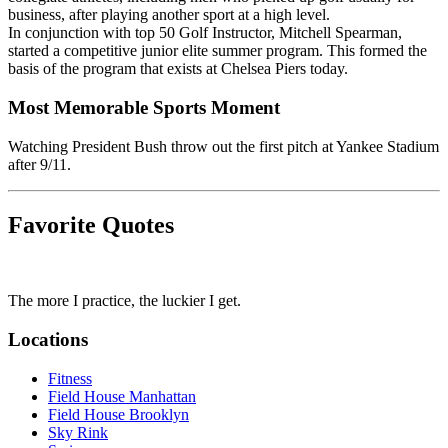
business, after playing another sport at a high level.
In conjunction with top 50 Golf Instructor, Mitchell Spearman,
started a competitive junior elite summer program. This formed the
basis of the program that exists at Chelsea Piers today.​​​​‌ ‍ ​‍​‍‌‍ ‌ ​‍‌‍‍‌‌‍‌ ‌‍‍‌‌‍ ‍​‍​‍​ ‍‍​‍​‍‌ ​ ‌‍​‌‌‍ ‍‌‍‍‌‌ ‌​‌ ‍‌​‍ ‍‌‍‍‌‌‍ ​‍​‍​‍ ​​‍​‍‌‍‍​‌ ​‍‌‍‌‌‌‍‌‍​‍​‍​ ‍‍​‍​‍‌‍‍​‌ ‌​‌ ‌​‌ ​​‌ ​ ​ ‍‍​‍ ​‍ ‌‍​ ‌‍‍​‌‍‌‌‌‍ ​‌ ​ ‌‍‌‌‌‍​‌‌ ​​‌‍‍‌‌‍‌‌‌ ​‍‌ ​ ​‍ ‍‌ ​ ‌‍​‌‌‍ ‍‌‍‍‌‌ ‌​‌ ‍‌​‍ ‍‌ ​ ‌ ‌​‌ ‌‌‌‍‌​‌‍‍‌‌‍ ​‍ ‌‍‍‌‌‍ ‍‌ ‌​‌‍‌‌‌‍ ‍‌ ‌​​‍ ‌‍‌‌‌‍‌​‌‍‍‌‌ ‌​​‍ ‌‍ ‌‌‍ ‌‍‌​‌‍‌‌​ ‌‌ ​​‌ ​‍‌‍‌‌‌ ​ ‌‍‌‌‌‍ ‍‌ ‌​‌‍​‌‌ ‌​‌‍‍‌‌‍ ‌‍ ‍​ ‍ ‌‍‍‌‌‍‌​​ ‌​ ‌ ‌‍‌​‌‍‌​‌‍​‍​ ‍‌‌‍‌‍​ ​‍‌‍​‍​‍ ‌​ ‌​‌‍​‌‌‍​‍​ ‌​​‍ ‌​ ‌​​ ‌​​ ‍​​ ‌ ​‍ ‌​ ‍​‌‍​ ​ ‍‌‌‍‌‌​‍ ‌‌‍‌​​ ​‌​ ​ ‌‍‌‌‌‍​‌‌‍‌‌‌‍‌​​ ​ ​ ​​​ ​‍‌‍​‌‌‍​ ​ ‍ ‌ ‌​‌ ‍‌‌ ​​‌‍‌‌​ ‌‌‍​ ‌‍ ‌‍​‌‌‍​ ‌‍‍​​ ‍ ‌ ​​‌‍​‌‌ ‌​‌‍‍​​ ‌‌ ​‍‌‍‍‌‌‍​ ‌‍‍​‌‌‌​‌‍‌‌‌ ‍​‌ ‌​​‍‌‌​ ‌‌‌​​‍‌‌ ‌‍‍ ‌‍‌‌‌ ‍‌​‍‌‌​ ​ ‌​‌​​‍‌‌​ ​ ‌​‌​​‍‌‌​ ​‍​ ​‍‌​ ​‌ ​‌‌​‌‌‌​ ​‌ ​​‌ ‌‍‌‌‍​‌ ‍​​‍‌‌​ ​‍​ ​‍​‍‌‌​ ‌‌‌​‌​​‍ ‍‌‍​ ‌‍‍​‌‍‍‌‌‍ ​‌‍‌​‌ ​‍‌‍‌‌‌‍ ‍​‍‌‌​ ‌‌‌​​‍‌‌ ‌‍‍ ‌‍‌‌‌ ‍‌​‍‌‌​ ​ ‌​‌​​‍‌‌​ ​ ‌​‌​​‍‌‌​ ​‍​ ​‍‌‍​ ‌​ ‍‌ ​​‌​‌‍‌‍​ ‌‌‌ ‌​‍‌‌​‌ ​‍‌‌​ ​‍​ ​‍​‍‌‌​ ‌‌‌​‌​​‍ ‍‌ ‌​‌‍‌‌‌ ‍​‌ ‌​​ ‌‍​‍‌‍​‌‌ ​ ‌‍‌‌‌‌‌‌‌ ​‍‌‍ ​​ ‌‌‍‍​‌ ‌​‌ ‌​‌ ​​‌ ​ ​‍‌‌​ ​ ‌​​‌​‍‌‌​ ​‍‌​‌‍​‍‌‌​ ​‍‌​‌‍‌‍​ ‌‍‍​‌‍‌‌‌‍ ​‌ ​ ‌‍‌‌‌‍​‌‌ ​​‌‍‍‌‌‍‌‌‌ ​‍‌ ​ ​‍ ‍‌ ​ ‌‍​‌‌‍ ‍‌‍‍‌‌ ‌​‌ ‍‌​‍ ‍‌ ​ ‌ ‌​‌ ‌‌‌‍‌​‌‍‍‌‌‍ ​‍‌‍‌‍‍‌‌‍‌​​ ‌​ ‌ ‌‍‌​‌‍‌​‌‍​‍​ ‍‌‌‍‌‍​ ​‍‌‍​‍​‍ ‌​ ‌​‌‍​‌‌‍​‍​ ‌​​‍ ‌​ ‌​​ ‌​​ ‍​​ ‌ ​‍ ‌​ ‍​‌‍​ ​ ‍‌‌‍‌‌​‍ ‌‌‍‌​​ ​‌​ ​ ‌‍‌‌‌‍​‌‌‍‌‌‌‍‌​​ ​ ​ ​​​ ​‍‌‍​‌‌‍​ ​‍‌‍‌ ‌​‌ ‍‌‌ ​​‌‍‌‌​ ‌‌‍​ ‌‍ ‌‍​‌‌‍​ ‌‍‍​​‍‌‍‌ ​​‌‍​‌‌ ‌​‌‍‍​​ ‌‌ ​‍‌‍‍‌‌‍​ ‌‍‍​‌‌‌​‌‍‌‌‌ ‍​‌ ‌​​‍‌‌​ ‌‌‌​​‍‌‌ ‌‍‍ ‌‍‌‌‌ ‍‌​‍‌‌​ ​ ‌​‌​​‍‌‌​ ​ ‌​‌​​‍‌‌​ ​‍​ ​‍‌​ ​‌ ​‌‌​‌‌‌​ ​‌ ​​‌ ‌‍‌‌‍​‌ ‍​​‍‌‌​ ​‍​ ​‍​‍‌‌​ ‌‌‌​‌​​‍ ‍‌‍​ ‌‍‍​‌‍‍‌‌‍ ​‌‍‌​‌ ​‍‌‍‌‌‌‍ ‍​‍‌‌​ ‌‌‌​​‍‌‌ ‌‍‍ ‌‍‌‌‌ ‍‌​‍‌‌​ ​ ‌​‌​​‍‌‌​ ​ ‌​‌​​‍‌‌​ ​‍​ ​‍‌‍​ ‌​ ‍‌ ​​‌​‌‍‌‍​ ‌‌‌ ‌​‍‌‌​‌ ​‍‌‌​ ​‍​ ​‍​‍‌‌​ ‌‌‌​‌​​‍ ‍‌ ‌​‌‍‌‌‌ ‍​‌ ‌​​‍‌‍‌ ​​‌‍‌‌‌ ​‍‌ ​ ‌ ​​‌‍‌‌‌‍​ ‌ ‌​‌‍‍‌‌ ‌‍‌‍‌‌​ ‌‌ ​​‌ ‌‌‌‍​‍‌‍ ​‌‍‍‌‌ ​ ‌‍‍​‌‍‌‌‌‍‌​​‍​‍‌ ‌
Most Memorable Sports Moment​​​​‌ ‍ ​‍​‍‌‍ ‌ ​‍‌‍‍‌‌‍‌ ‌‍‍‌‌‍ ‍​‍​‍​ ‍‍​‍​‍‌ ​ ‌‍​‌‌‍ ‍‌‍‍‌‌ ‌​‌ ‍‌​‍ ‍‌‍‍‌‌‍ ​‍​‍​‍ ​​‍​‍‌‍‍​‌ ​‍‌‍‌‌‌‍‌‍​‍​‍​ ‍‍​‍​‍‌‍‍​‌ ‌​‌ ‌​‌ ​​‌ ​ ​ ‍‍​‍ ​‍ ‌‍​ ‌‍‍​‌‍‌‌‌‍ ​‌ ​ ‌‍‌‌‌‍​‌‌ ​​‌‍‍‌‌‍‌‌‌ ​‍‌ ​ ​‍ ‍‌ ​ ‌‍​‌‌‍ ‍‌‍‍‌‌ ‌​‌ ‍‌​‍ ‍‌ ​ ‌ ‌​‌ ‌‌‌‍‌​‌‍‍‌‌‍ ​‍ ‌‍‍‌‌‍ ‍‌ ‌​‌‍‌‌‌‍ ‍‌ ‌​​‍ ‌‍‌‌‌‍‌​‌‍‍‌‌ ‌​​‍ ‌‍ ‌‌‍ ‌‍‌​‌‍‌‌​ ‌‌ ​​‌ ​‍‌‍‌‌‌ ​ ‌‍‌‌‌‍ ‍‌ ‌​‌‍​‌‌ ‌​‌‍‍‌‌‍ ‌‍ ‍​ ‍ ‌‍‍‌‌‍‌​​ ‌​ ‌ ‌‍‌​‌‍‌​‌‍​‍​ ‍‌‌‍‌‍​ ​‍‌‍​‍​‍ ‌​ ‌​‌‍​‌‌‍​‍​ ‌​​‍ ‌​ ‌​​ ‌​​ ‍​​ ‌ ​‍ ‌​ ‍​‌‍​ ​ ‍‌‌‍‌‌​‍ ‌‌‍‌​​ ​‌​ ​ ‌‍‌‌‌‍​‌‌‍‌‌‌‍‌​​ ​ ​ ​​​ ​‍‌‍​‌‌‍​ ​ ‍ ‌ ‌​‌ ‍‌‌ ​​‌‍‌‌​ ‌‌‍​ ‌‍ ‌‍​‌‌‍​ ‌‍‍​​ ‍ ‌ ​​‌‍​‌‌ ‌​‌‍‍​​ ‌‌ ​‍‌‍‍‌‌‍​ ‌‍‍​‌‌‌​‌‍‌‌‌ ‍​‌ ‌​​‍‌‌​ ‌‌‌​​‍‌‌ ‌‍‍ ‌‍‌‌‌ ‍‌​‍‌‌​ ​ ‌​‌​​‍‌‌​ ​ ‌​‌​​‍‌‌​ ​‍​ ​‍​ ​ ‌‌​‍‌​‌‍‌ ‌‌‌​ ​‌​‌​‌​​‍​ ​​​‍‌‌​ ​‍​ ​‍​‍‌‌​ ‌‌‌​‌​​‍ ‍‌‍​ ‌‍‍​‌‍‍‌‌‍ ​‌‍‌​‌ ​‍‌‍‌‌‌‍ ‍​‍‌‌​ ‌‌‌​​‍‌‌ ‌‍‍ ‌‍‌‌‌ ‍‌​‍‌‌​ ​ ‌​‌​​‍‌‌​ ​ ‌​‌​​‍‌‌​ ​‍​ ​‍‌ ‍​‌‌​​‌​​ ‌ ​​‌‍‍ ‌‍‌ ​ ​​‌ ​ ​‍‌‌​ ​‍​ ​‍​‍‌‌​ ‌‌‌​‌​​‍ ‍‌ ‌​‌‍‌‌‌ ‍​‌ ‌​​ ‌‍​‍‌‍​‌‌ ​ ‌‍‌‌‌‌‌‌‌ ​‍‌‍ ​​ ‌‌‍‍​‌ ‌​‌ ‌​‌ ​​‌ ​ ​‍‌‌​ ​ ‌​​‌​‍‌‌​ ​‍‌​‌‍​‍‌‌​ ​‍‌​‌‍‌‍​ ‌‍‍​‌‍‌‌‌‍ ​‌ ​ ‌‍‌‌‌‍​‌‌ ​​‌‍‍‌‌‍‌‌‌ ​‍‌ ​ ​‍ ‍‌ ​ ‌‍​‌‌‍ ‍‌‍‍‌‌ ‌​‌ ‍‌​‍ ‍‌ ​ ‌ ‌​‌ ‌‌‌‍‌​‌‍‍‌‌‍ ​‍‌‍‌‍‍‌‌‍‌​​ ‌​ ‌ ‌‍‌​‌‍‌​‌‍​‍​ ‍‌‌‍‌‍​ ​‍‌‍​‍​‍ ‌​ ‌​‌‍​‌‌‍​‍​ ‌​​‍ ‌​ ‌​​ ‌​​ ‍​​ ‌ ​‍ ‌​ ‍​‌‍​ ​ ‍‌‌‍‌‌​‍ ‌‌‍‌​​ ​‌​ ​ ‌‍‌‌‌‍​‌‌‍‌‌‌‍‌​​ ​ ​ ​​​ ​‍‌‍​‌‌‍​ ​‍‌‍‌ ‌​‌ ‍‌‌ ​​‌‍‌‌​ ‌‌‍​ ‌‍ ‌‍​‌‌‍​ ‌‍‍​​‍‌‍‌ ​​‌‍​‌‌ ‌​‌‍‍​​ ‌‌ ​‍‌‍‍‌‌‍​ ‌‍‍​‌‌‌​‌‍‌‌‌ ‍​‌ ‌​​‍‌‌​ ‌‌‌​​‍‌‌ ‌‍‍ ‌‍‌‌‌ ‍‌​‍‌‌​ ​ ‌​‌​​‍‌‌​ ​ ‌​‌​​‍‌‌​ ​‍​ ​‍​ ​ ‌‌​‍‌​‌‍‌ ‌‌‌​ ​‌​‌​‌​​‍​ ​​​‍‌‌​ ​‍​ ​‍​‍‌‌​ ‌‌‌​‌​​‍ ‍‌‍​ ‌‍‍​‌‍‍‌‌‍ ​‌‍‌​‌ ​‍‌‍‌‌‌‍ ‍​‍‌‌​ ‌‌‌​​‍‌‌ ‌‍‍ ‌‍‌‌‌ ‍‌​‍‌‌​ ​ ‌​‌​​‍‌‌​ ​ ‌​‌​​‍‌‌​ ​‍​ ​‍‌ ‍​‌‌​​‌​​ ‌ ​​‌‍‍ ‌‍‌ ​ ​​‌ ​ ​‍‌‌​ ​‍​ ​‍​‍‌‌​ ‌‌‌​‌​​‍ ‍‌ ‌​‌‍‌‌‌ ‍​‌ ‌​​‍‌‍‌ ​​‌‍‌‌‌ ​‍‌ ​ ‌ ​​‌‍‌‌‌‍​ ‌ ‌​‌‍‍‌‌ ‌‍‌‍‌‌​ ‌‌ ​​‌ ‌‌‌‍​‍‌‍ ​‌‍‍‌‌ ​ ‌‍‍​‌‍‌‌‌‍‌​​‍​‍‌ ‌
Watching President Bush throw out the first pitch at Yankee Stadium
after 9/11.​​​​‌ ‍ ​‍​‍‌‍ ‌ ​‍‌‍‍‌‌‍‌ ‌‍‍‌‌‍ ‍​‍​‍​ ‍‍​‍​‍‌ ​ ‌‍​‌‌‍ ‍‌‍‍‌‌ ‌​‌ ‍‌​‍ ‍‌‍‍‌‌‍ ​‍​‍​‍ ​​‍​‍‌‍‍​‌ ​‍‌‍‌‌‌‍‌‍​‍​‍​ ‍‍​‍​‍‌‍‍​‌ ‌​‌ ‌​‌ ​​‌ ​ ​ ‍‍​‍ ​‍ ‌‍​ ‌‍‍​‌‍‌‌‌‍ ​‌ ​ ‌‍‌‌‌‍​‌‌ ​​‌‍‍‌‌‍‌‌‌ ​‍‌ ​ ​‍ ‍‌ ​ ‌‍​‌‌‍ ‍‌‍‍‌‌ ‌​‌ ‍‌​‍ ‍‌ ​ ‌ ‌​‌ ‌‌‌‍‌​‌‍‍‌‌‍ ​‍ ‌‍‍‌‌‍ ‍‌ ‌​‌‍‌‌‌‍ ‍‌ ‌​​‍ ‌‍‌‌‌‍‌​‌‍‍‌‌ ‌​​‍ ‌‍ ‌‌‍ ‌‍‌​‌‍‌‌​ ‌‌ ​​‌ ​‍‌‍‌‌‌ ​ ‌‍‌‌‌‍ ‍‌ ‌​‌‍​‌‌ ‌​‌‍‍‌‌‍ ‌‍ ‍​ ‍ ‌‍‍‌‌‍‌​​ ‌​ ‌ ‌‍‌​‌‍‌​‌‍​‍​ ‍‌‌‍‌‍​ ​‍‌‍​‍​‍ ‌​ ‌​‌‍​‌‌‍​‍​ ‌​​‍ ‌​ ‌​​ ‌​​ ‍​​ ‌ ​‍ ‌​ ‍​‌‍​ ​ ‍‌‌‍‌‌​‍ ‌‌‍‌​​ ​‌​ ​ ‌‍‌‌‌‍​‌‌‍‌‌‌‍‌​​ ​ ​ ​​​ ​‍‌‍​‌‌‍​ ​ ‍ ‌ ‌​‌ ‍‌‌ ​​‌‍‌‌​ ‌‌‍​ ‌‍ ‌‍​‌‌‍​ ‌‍‍​​ ‍ ‌ ​​‌‍​‌‌ ‌​‌‍‍​​ ‌‌ ​‍‌‍‍‌‌‍​ ‌‍‍​‌‌‌​‌‍‌‌‌ ‍​‌ ‌​​‍‌‌​ ‌‌‌​​‍‌‌ ‌‍‍ ‌‍‌‌‌ ‍‌​‍‌‌​ ​ ‌​‌​​‍‌‌​ ​ ‌​‌​​‍‌‌​ ​‍​ ​‍‌ ‍‌‌‍​ ‌‌‌‌‌ ‍​‌ ‌ ​ ‌ ​ ​​‌ ‌​​‍‌‌​ ​‍​ ​‍​‍‌‌​ ‌‌‌​‌​​‍ ‍‌‍​ ‌‍‍​‌‍‍‌‌‍ ​‌‍‌​‌ ​‍‌‍‌‌‌‍ ‍​‍‌‌​ ‌‌‌​​‍‌‌ ‌‍‍ ‌‍‌‌‌ ‍‌​‍‌‌​ ​ ‌​‌​​‍‌‌​ ​ ‌​‌​​‍‌‌​ ​‍​ ​‍‌‌​‌‌‍‌‌‌ ‍‌​ ‌‍‌‌​‌‌‍ ‍‌ ​‍‌‌​ ​‍‌‌​ ​‍​ ​‍​‍‌‌​ ‌‌‌​‌​​‍ ‍‌ ‌​‌‍‌‌‌ ‍​‌ ‌​​ ‌‍​‍‌‍​‌‌ ​ ‌‍‌‌‌‌‌‌‌ ​‍‌‍ ​​ ‌‌‍‍​‌ ‌​‌ ‌​‌ ​​‌ ​ ​‍‌‌​ ​ ‌​​‌​‍‌‌​ ​‍‌​‌‍​‍‌‌​ ​‍‌​‌‍‌‍​ ‌‍‍​‌‍‌‌‌‍ ​‌ ​ ‌‍‌‌‌‍​‌‌ ​​‌‍‍‌‌‍‌‌‌ ​‍‌ ​ ​‍ ‍‌ ​ ‌‍​‌‌‍ ‍‌‍‍‌‌ ‌​‌ ‍‌​‍ ‍‌ ​ ‌ ‌​‌ ‌‌‌‍‌​‌‍‍‌‌‍ ​‍‌‍‌‍‍‌‌‍‌​​ ‌​ ‌ ‌‍‌​‌‍‌​‌‍​‍​ ‍‌‌‍‌‍​ ​‍‌‍​‍​‍ ‌​ ‌​‌‍​‌‌‍​‍​ ‌​​‍ ‌​ ‌​​ ‌​​ ‍​​ ‌ ​‍ ‌​ ‍​‌‍​ ​ ‍‌‌‍‌‌​‍ ‌‌‍‌​​ ​‌​ ​ ‌‍‌‌‌‍​‌‌‍‌‌‌‍‌​​ ​ ​ ​​​ ​‍‌‍​‌‌‍​ ​‍‌‍‌ ‌​‌ ‍‌‌ ​​‌‍‌‌​ ‌‌‍​ ‌‍ ‌‍​‌‌‍​ ‌‍‍​​‍‌‍‌ ​​‌‍​‌‌ ‌​‌‍‍​​ ‌‌ ​‍‌‍‍‌‌‍​ ‌‍‍​‌‌‌​‌‍‌‌‌ ‍​‌ ‌​​‍‌‌​ ‌‌‌​​‍‌‌ ‌‍‍ ‌‍‌‌‌ ‍‌​‍‌‌​ ​ ‌​‌​​‍‌‌​ ​ ‌​‌​​‍‌‌​ ​‍​ ​‍‌ ‍‌‌‍​ ‌‌‌‌‌ ‍​‌ ‌ ​ ‌ ​ ​​‌ ‌​​‍‌‌​ ​‍​ ​‍​‍‌‌​ ‌‌‌​‌​​‍ ‍‌‍​ ‌‍‍​‌‍‍‌‌‍ ​‌‍‌​‌ ​‍‌‍‌‌‌‍ ‍​‍‌‌​ ‌‌‌​​‍‌‌ ‌‍‍ ‌‍‌‌‌ ‍‌​‍‌‌​ ​ ‌​‌​​‍‌‌​ ​ ‌​‌​​‍‌‌​ ​‍​ ​‍‌‌​‌‌‍‌‌‌ ‍‌​ ‌‍‌‌​‌‌‍ ‍‌ ​‍‌‌​ ​‍‌‌​ ​‍​ ​‍​‍‌‌​ ‌‌‌​‌​​‍ ‍‌ ‌​‌‍‌‌‌ ‍​‌ ‌​​‍‌‍‌ ​​‌‍‌‌‌ ​‍‌ ​ ‌ ​​‌‍‌‌‌‍​ ‌ ‌​‌‍‍‌‌ ‌‍‌‍‌‌​ ‌‌ ​​‌ ‌‌‌‍​‍‌‍ ​‌‍‍‌‌ ​ ‌‍‍​‌‍‌‌‌‍‌​​‍​‍‌ ‌
Favorite Quotes
The more I practice, the luckier I get.​​​​‌ ‍ ​‍​‍‌‍ ‌ ​‍‌‍‍‌‌‍‌ ‌‍‍‌‌‍ ‍​‍​‍​ ‍‍​‍​‍‌ ​ ‌‍​‌‌‍ ‍‌‍‍‌‌ ‌​‌ ‍‌​‍ ‍‌‍‍‌‌‍ ​‍​‍​‍ ​​‍​‍‌‍‍​‌ ​‍‌‍‌‌‌‍‌‍​‍​‍​ ‍‍​‍​‍‌‍‍​‌ ‌​‌ ‌​‌ ​​‌ ​ ​ ‍‍​‍ ​‍ ‌‍​ ‌‍‍​‌‍‌‌‌‍ ​‌ ​ ‌‍‌‌‌‍​‌‌ ​​‌‍‍‌‌‍‌‌‌ ​‍‌ ​ ​‍ ‍‌ ​ ‌‍​‌‌‍ ‍‌‍‍‌‌ ‌​‌ ‍‌​‍ ‍‌ ​ ‌ ‌​‌ ‌‌‌‍‌​‌‍‍‌‌‍ ​‍ ‌‍‍‌‌‍ ‍‌ ‌​‌‍‌‌‌‍ ‍‌ ‌​​‍ ‌‍‌‌‌‍‌​‌‍‍‌‌ ‌​​‍ ‌‍ ‌‌‍ ‌‍‌​‌‍‌‌​ ‌‌ ​​‌ ​‍‌‍‌‌‌ ​ ‌‍‌‌‌‍ ‍‌ ‌​‌‍​‌‌ ‌​‌‍‍‌‌‍ ‌‍ ‍​ ‍ ‌‍‍‌‌‍‌​​ ‌​ ‌ ‌‍‌​‌‍‌​‌‍​‍​ ‍‌‌‍‌‍​ ​‍‌‍​‍​‍ ‌​ ‌​‌‍​‌‌‍​‍​ ‌​​‍ ‌​ ‌​​ ‌​​ ‍​​ ‌ ​‍ ‌​ ‍​‌‍​ ​ ‍‌‌‍‌‌​‍ ‌‌‍‌​​ ​‌​ ​ ‌‍‌‌‌‍​‌‌‍‌‌‌‍‌​​ ​ ​ ​​​ ​‍‌‍​‌‌‍​ ​ ‍ ‌ ‌​‌ ‍‌‌ ​​‌‍‌‌​ ‌‌‍​ ‌‍ ‌‍​‌‌‍​ ‌‍‍​​ ‍ ‌ ​​‌‍​‌‌ ‌​‌‍‍​​ ‌‌ ​‌‌ ‌‌‌‍ ‌ ‌​‌‍‌‌‌ ​ ​‍‌‌​ ‌‌‌​​‍‌‌ ‌‍‍ ‌‍‌‌‌ ‍‌​‍‌‌​ ​ ‌​‌​​‍‌‌​ ​ ‌​‌​​‍‌‌​ ​‍​ ​‍‌​‌‌‌‍​‌‌‍‌ ​ ​ ‌‌​ ‌‍ ‍‌‍‍‍‌‍‍‌​‍‌‌​ ​‍​ ​‍​‍‌‌​ ‌‌‌​‌​​‍ ‍‌ ​‌‌ ‌‌‌‍ ‌ ‌​‌‍‌‌​‍‌‌​ ‌‌‌​​‍‌‌ ‌‍‍ ‌‍‌‌‌ ‍‌​‍‌‌​ ​ ‌​‌​​‍‌‌​ ​ ‌​‌​​‍‌‌​ ​‍​ ​‍‌ ‍​‌‌​‍‌‍ ‍‌​‍‌‌‌‍​‌‌‍​​ ‌‌‌‌​​​‍‌‌​ ​‍​ ​‍​‍‌‌​ ‌‌‌​‌​​‍ ‍‌‍​ ‌‍‍​‌‍‍‌‌‍ ​‌‍‌​‌ ​‍‌‍‌‌‌‍ ‍​‍‌‌​ ‌‌‌​​‍‌‌ ‌‍‍ ‌‍‌‌‌ ‍‌​‍‌‌​ ​ ‌​‌​​‍‌‌​ ​ ‌​‌​​‍‌‌​ ​‍​ ​‍​ ​​‌ ​ ‌ ​​‌‌‍‍‌‍ ​‌​‌‌‌ ‍‍​ ​‍​‍‌‌​ ​‍​ ​‍​‍‌‌​ ‌‌‌​‌​​‍ ‍‌ ‌​‌‍‌‌‌ ‍​‌ ‌​​ ‌‍​‍‌‍​‌‌ ​ ‌‍‌‌‌‌‌‌‌ ​‍‌‍ ​​ ‌‌‍‍​‌ ‌​‌ ‌​‌ ​​‌ ​ ​‍‌‌​ ​ ‌​​‌​‍‌‌​ ​‍‌​‌‍​‍‌‌​ ​‍‌​‌‍‌‍​ ‌‍‍​‌‍‌‌‌‍ ​‌ ​ ‌‍‌‌‌‍​‌‌ ​​‌‍‍‌‌‍‌‌‌ ​‍‌ ​ ​‍ ‍‌ ​ ‌‍​‌‌‍ ‍‌‍‍‌‌ ‌​‌ ‍‌​‍ ‍‌ ​ ‌ ‌​‌ ‌‌‌‍‌​‌‍‍‌‌‍ ​‍‌‍‌‍‍‌‌‍‌​​ ‌​ ‌ ‌‍‌​‌‍‌​‌‍​‍​ ‍‌‌‍‌‍​ ​‍‌‍​‍​‍ ‌​ ‌​‌‍​‌‌‍​‍​ ‌​​‍ ‌​ ‌​​ ‌​​ ‍​​ ‌ ​‍ ‌​ ‍​‌‍​ ​ ‍‌‌‍‌‌​‍ ‌‌‍‌​​ ​‌​ ​ ‌‍‌‌‌‍​‌‌‍‌‌‌‍‌​​ ​ ​ ​​​ ​‍‌‍​‌‌‍​ ​‍‌‍‌ ‌​‌ ‍‌‌ ​​‌‍‌‌​ ‌‌‍​ ‌‍ ‌‍​‌‌‍​ ‌‍‍​​‍‌‍‌ ​​‌‍​‌‌ ‌​‌‍‍​​ ‌‌ ​‌‌ ‌‌‌‍ ‌ ‌​‌‍‌‌‌ ​ ​‍‌‌​ ‌‌‌​​‍‌‌ ‌‍‍ ‌‍‌‌‌ ‍‌​‍‌‌​ ​ ‌​‌​​‍‌‌​ ​ ‌​‌​​‍‌‌​ ​‍​ ​‍‌​‌‌‌‍​‌‌‍‌ ​ ​ ‌‌​ ‌‍ ‍‌‍‍‍‌‍‍‌​‍‌‌​ ​‍​ ​‍​‍‌‌​ ‌‌‌​‌​​‍ ‍‌ ​‌‌ ‌‌‌‍ ‌ ‌​‌‍‌‌​‍‌‌​ ‌‌‌​​‍‌‌ ‌‍‍ ‌‍‌‌‌ ‍‌​‍‌‌​ ​ ‌​‌​​‍‌‌​ ​ ‌​‌​​‍‌‌​ ​‍​ ​‍‌ ‍​‌‌​‍‌‍ ‍‌​‍‌‌‌‍​‌‌‍​​ ‌‌‌‌​​​‍‌‌​ ​‍​ ​‍​‍‌‌​ ‌‌‌​‌​​‍ ‍‌‍​ ‌‍‍​‌‍‍‌‌‍ ​‌‍‌​‌ ​‍‌‍‌‌‌‍ ‍​‍‌‌​ ‌‌‌​​‍‌‌ ‌‍‍ ‌‍‌‌‌ ‍‌​‍‌‌​ ​ ‌​‌​​‍‌‌​ ​ ‌​‌​​‍‌‌​ ​‍​ ​‍​ ​​‌ ​ ‌ ​​‌‌‍‍‌‍ ​‌​‌‌‌ ‍‍​ ​‍​‍‌‌​ ​‍​ ​‍​‍‌‌​ ‌‌‌​‌​​‍ ‍‌ ‌​‌‍‌‌‌ ‍​‌ ‌​​‍‌‍‌ ​​‌‍‌‌‌ ​‍‌ ​ ‌ ​​‌‍‌‌‌‍​ ‌ ‌​‌‍‍‌‌ ‌‍‌‍‌‌​ ‌‌ ​​‌ ‌‌‌‍​‍‌‍ ​‌‍‍‌‌ ​ ‌‍‍​‌‍‌‌‌‍‌​​‍​‍‌ ‌
Locations​​​​‌ ‍ ​‍​‍‌‍ ‌ ​‍‌‍‍‌‌‍‌ ‌‍‍‌‌‍ ‍​‍​‍​ ‍‍​‍​‍‌ ​ ‌‍​‌‌‍ ‍‌‍‍‌‌ ‌​‌ ‍‌​‍ ‍‌‍‍‌‌‍ ​‍​‍​‍ ​​‍​‍‌‍‍​‌ ​‍‌‍‌‌‌‍‌‍​‍​‍​ ‍‍​‍​‍‌‍‍​‌ ‌​‌ ‌​‌ ​​‌ ​ ​ ‍‍​‍ ​‍ ‌‍​ ‌‍‍​‌‍‌‌‌‍ ​‌ ​ ‌‍‌‌‌‍​‌‌ ​​‌‍‍‌‌‍‌‌‌ ​‍‌ ​ ​‍ ‍‌ ​ ‌‍​‌‌‍ ‍‌‍‍‌‌ ‌​‌ ‍‌​‍ ‍‌ ​ ‌ ‌​‌ ‌‌‌‍‌​‌‍‍‌‌‍ ​‍ ‌‍‍‌‌‍ ‍‌ ‌​‌‍‌‌‌‍ ‍‌ ‌​​‍ ‌‍‌‌‌‍‌​‌‍‍‌‌ ‌​​‍ ‌‍ ‌‌‍ ‌‍‌​‌‍‌‌​ ‌‌ ​​‌ ​‍‌‍‌‌‌ ​ ‌‍‌‌‌‍ ‍‌ ‌​‌‍​‌‌ ‌​‌‍‍‌‌‍ ‌‍ ‍​ ‍ ‌‍‍‌‌‍‌​​ ‌‌‍‌‍‌‍ ‌‍ ‌ ‌​‌‍‌‌‌ ​‍​ ‍ ‌ ‌​‌ ‍‌‌ ​​‌‍‌‌​ ‌‌‍‌‍‌‍ ‌‍ ‌ ‌​‌‍‌‌‌ ​‍​ ‍ ‌ ​​‌‍​‌‌ ‌​‌‍‍​​ ‌‌‍​ ‌‍ ‌‍ ​‌ ‌‌‌‍ ‌‌‍ ‍‌ ​ ​‍‌‌​ ‌‌‌​​‍‌‌ ‌‍‍ ‌‍‌‌‌ ‍‌​‍‌‌​ ​ ‌​‌​​‍‌‌​ ​ ‌​‌​​‍‌‌​ ​‍​ ​‍‌‍‌‌‌‍​‍​ ​‍​ ‍​‌‍​ ​ ‌‌‌‍​ ‌‍​ ‌‍‌‌‌‍​‍‌‍​‌​ ​‌​‍‌‌​ ​‍​ ​‍​‍‌‌​ ‌‌‌​‌​​‍ ‍‌ ‌​‌‍‍‌‌ ‌​‌‍ ​‌‍‌‌​ ‌‍​‍‌‍​‌‌ ​ ‌‍‌‌‌‌‌‌‌ ​‍‌‍ ​​ ‌‌‍‍​‌ ‌​‌ ‌​‌ ​​‌ ​ ​‍‌‌​ ​ ‌​​‌​‍‌‌​ ​‍‌​‌‍​‍‌‌​ ​‍‌​‌‍‌‍​ ‌‍‍​‌‍‌‌‌‍ ​‌ ​ ‌‍‌‌‌‍​‌‌ ​​‌‍‍‌‌‍‌‌‌ ​‍‌ ​ ​‍ ‍‌ ​ ‌‍​‌‌‍ ‍‌‍‍‌‌ ‌​‌ ‍‌​‍ ‍‌ ​ ‌ ‌​‌ ‌‌‌‍‌​‌‍‍‌‌‍ ​‍‌‍‌‍‍‌‌‍‌​​ ‌‌‍‌‍‌‍ ‌‍ ‌ ‌​‌‍‌‌‌ ​‍​‍‌‍‌ ‌​‌ ‍‌‌ ​​‌‍‌‌​ ‌‌‍‌‍‌‍ ‌‍ ‌ ‌​‌‍‌‌‌ ​‍​‍‌‍‌ ​​‌‍​‌‌ ‌​‌‍‍​​ ‌‌‍​ ‌‍ ‌‍ ​‌ ‌‌‌‍ ‌‌‍ ‍‌ ​ ​‍‌‌​ ‌‌‌​​‍‌‌ ‌‍‍ ‌‍‌‌‌ ‍‌​‍‌‌​ ​ ‌​‌​​‍‌‌​ ​ ‌​‌​​‍‌‌​ ​‍​ ​‍‌‍‌‌‌‍​‍​ ​‍​ ‍​‌‍​ ​ ‌‌‌‍​ ‌‍​ ‌‍‌‌‌‍​‍‌‍​‌​ ​‌​‍‌‌​ ​‍​ ​‍​‍‌‌​ ‌‌‌​‌​​‍ ‍‌ ‌​‌‍‍‌‌ ‌​‌‍ ​‌‍‌‌​‍‌‍‌ ​​‌‍‌‌‌ ​‍‌ ​ ‌ ​​‌‍‌‌‌‍​ ‌ ‌​‌‍‍‌‌ ‌‍‌‍‌‌​ ‌‌ ​​‌ ‌‌‌‍​‍‌‍ ​‌‍‍‌‌ ​ ‌‍‍​‌‍‌‌‌‍‌​​‍​‍‌ ‌
Fitness​​​​‌ ‍ ​‍​‍‌‍ ‌ ​‍‌‍‍‌‌‍‌ ‌‍‍‌‌‍ ‍​‍​‍​ ‍‍​‍​‍‌ ​ ‌‍​‌‌‍ ‍‌‍‍‌‌ ‌​‌ ‍‌​‍ ‍‌‍‍‌‌‍ ​‍​‍​‍ ​​‍​‍‌‍‍​‌ ​‍‌‍‌‌‌‍‌‍​‍​‍​ ‍‍​‍​‍‌‍‍​‌ ‌​‌ ‌​‌ ​​‌ ​ ​ ‍‍​‍ ​‍ ‌‍​ ‌‍‍​‌‍‌‌‌‍ ​‌ ​ ‌‍‌‌‌‍​‌‌ ​​‌‍‍‌‌‍‌‌‌ ​‍‌ ​ ​‍ ‍‌ ​ ‌‍​‌‌‍ ‍‌‍‍‌‌ ‌​‌ ‍‌​‍ ‍‌ ​ ‌ ‌​‌ ‌‌‌‍‌​‌‍‍‌‌‍ ​‍ ‌‍‍‌‌‍ ‍‌ ‌​‌‍‌‌‌‍ ‍‌ ‌​​‍ ‌‍‌‌‌‍‌​‌‍‍‌‌ ‌​​‍ ‌‍ ‌‌‍ ‌‍‌​‌‍‌‌​ ‌‌ ​​‌ ​‍‌‍‌‌‌ ​ ‌‍‌‌‌‍ ‍‌ ‌​‌‍​‌‌ ‌​‌‍‍‌‌‍ ‌‍ ‍​ ‍ ‌‍‍‌‌‍‌​​ ‌‌‍‌‍‌‍ ‌‍ ‌ ‌​‌‍‌‌‌ ​‍​ ‍ ‌ ‌​‌ ‍‌‌ ​​‌‍‌‌​ ‌‌‍‌‍‌‍ ‌‍ ‌ ‌​‌‍‌‌‌ ​‍​ ‍ ‌ ​​‌‍​‌‌ ‌​‌‍‍​​ ‌‌‍​ ‌‍ ‌‍ ​‌ ‌‌‌‍ ‌‌‍ ‍‌ ​ ​‍‌‌​ ‌‌‌​​‍‌‌ ‌‍‍ ‌‍‌‌‌ ‍‌​‍‌‌​ ​ ‌​‌​​‍‌‌​ ​ ‌​‌​​‍‌‌​ ​‍​ ​‍‌‍‌‌‌‍​‍​ ​‍​ ‍​‌‍​ ​ ‌‌‌‍​ ‌‍​ ‌‍‌‌‌‍​‍‌‍​‌​ ​‌​‍‌‌​ ​‍​ ​‍​‍‌‌​ ‌‌‌​‌​​‍ ‍‌‍ ​‌‍‍‌‌‍ ‍‌‍‍ ‌ ​ ​‍‌‌​ ‌‌‌​​‍‌‌ ‌‍‍ ‌‍‌‌‌ ‍‌​‍‌‌​ ​ ‌​‌​​‍‌‌​ ​ ‌​‌​​‍‌‌​ ​‍​ ​‍​ ​‍​ ​ ​ ​ ‌‍​ ‌‍‌‌​ ‍​​ ‌‍​ ​‌​ ‌​‌‍​‌‌‍​ ​ ‍‌​‍‌‌​ ​‍​ ​‍​‍‌‌​ ‌‌‌​‌​​‍ ‍‌‍ ‍‌‍​‌‌‍ ‌‌‍‌‌​ ‌‍​‍‌‍​‌‌ ​ ‌‍‌‌‌‌‌‌‌ ​‍‌‍ ​​ ‌‌‍‍​‌ ‌​‌ ‌​‌ ​​‌ ​ ​‍‌‌​ ​ ‌​​‌​‍‌‌​ ​‍‌​‌‍​‍‌‌​ ​‍‌​‌‍‌‍​ ‌‍‍​‌‍‌‌‌‍ ​‌ ​ ‌‍‌‌‌‍​‌‌ ​​‌‍‍‌‌‍‌‌‌ ​‍‌ ​ ​‍ ‍‌ ​ ‌‍​‌‌‍ ‍‌‍‍‌‌ ‌​‌ ‍‌​‍ ‍‌ ​ ‌ ‌​‌ ‌‌‌‍‌​‌‍‍‌‌‍ ​‍‌‍‌‍‍‌‌‍‌​​ ‌‌‍‌‍‌‍ ‌‍ ‌ ‌​‌‍‌‌‌ ​‍​‍‌‍‌ ‌​‌ ‍‌‌ ​​‌‍‌‌​ ‌‌‍‌‍‌‍ ‌‍ ‌ ‌​‌‍‌‌‌ ​‍​‍‌‍‌ ​​‌‍​‌‌ ‌​‌‍‍​​ ‌‌‍​ ‌‍ ‌‍ ​‌ ‌‌‌‍ ‌‌‍ ‍‌ ​ ​‍‌‌​ ‌‌‌​​‍‌‌ ‌‍‍ ‌‍‌‌‌ ‍‌​‍‌‌​ ​ ‌​‌​​‍‌‌​ ​ ‌​‌​​‍‌‌​ ​‍​ ​‍‌‍‌‌‌‍​‍​ ​‍​ ‍​‌‍​ ​ ‌‌‌‍​ ‌‍​ ‌‍‌‌‌‍​‍‌‍​‌​ ​‌​‍‌‌​ ​‍​ ​‍​‍‌‌​ ‌‌‌​‌​​‍ ‍‌‍ ​‌‍‍‌‌‍ ‍‌‍‍ ‌ ​ ​‍‌‌​ ‌‌‌​​‍‌‌ ‌‍‍ ‌‍‌‌‌ ‍‌​‍‌‌​ ​ ‌​‌​​‍‌‌​ ​ ‌​‌​​‍‌‌​ ​‍​ ​‍​ ​‍​ ​ ​ ​ ‌‍​ ‌‍‌‌​ ‍​​ ‌‍​ ​‌​ ‌​‌‍​‌‌‍​ ​ ‍‌​‍‌‌​ ​‍​ ​‍​‍‌‌​ ‌‌‌​‌​​‍ ‍‌‍ ‍‌‍​‌‌‍ ‌‌‍‌‌​‍‌‍‌ ​​‌‍‌‌‌ ​‍‌ ​ ‌ ​​‌‍‌‌‌‍​ ‌ ‌​‌‍‍‌‌ ‌‍‌‍‌‌​ ‌‌ ​​‌ ‌‌‌‍​‍‌‍ ​‌‍‍‌‌ ​ ‌‍‍​‌‍‌‌‌‍‌​​‍​‍‌ ‌
Field House Manhattan​​​​‌ ‍ ​‍​‍‌‍ ‌ ​‍‌‍‍‌‌‍‌ ‌‍‍‌‌‍ ‍​‍​‍​ ‍‍​‍​‍‌ ​ ‌‍​‌‌‍ ‍‌‍‍‌‌ ‌​‌ ‍‌​‍ ‍‌‍‍‌‌‍ ​‍​‍​‍ ​​‍​‍‌‍‍​‌ ​‍‌‍‌‌‌‍‌‍​‍​‍​ ‍‍​‍​‍‌‍‍​‌ ‌​‌ ‌​‌ ​​‌ ​ ​ ‍‍​‍ ​‍ ‌‍​ ‌‍‍​‌‍‌‌‌‍ ​‌ ​ ‌‍‌‌‌‍​‌‌ ​​‌‍‍‌‌‍‌‌‌ ​‍‌ ​ ​‍ ‍‌ ​ ‌‍​‌‌‍ ‍‌‍‍‌‌ ‌​‌ ‍‌​‍ ‍‌ ​ ‌ ‌​‌ ‌‌‌‍‌​‌‍‍‌‌‍ ​‍ ‌‍‍‌‌‍ ‍‌ ‌​‌‍‌‌‌‍ ‍‌ ‌​​‍ ‌‍‌‌‌‍‌​‌‍‍‌‌ ‌​​‍ ‌‍ ‌‌‍ ‌‍‌​‌‍‌‌​ ‌‌ ​​‌ ​‍‌‍‌‌‌ ​ ‌‍‌‌‌‍ ‍‌ ‌​‌‍​‌‌ ‌​‌‍‍‌‌‍ ‌‍ ‍​ ‍ ‌‍‍‌‌‍‌​​ ‌‌‍‌‍‌‍ ‌‍ ‌ ‌​‌‍‌‌‌ ​‍​ ‍ ‌ ‌​‌ ‍‌‌ ​​‌‍‌‌​ ‌‌‍‌‍‌‍ ‌‍ ‌ ‌​‌‍‌‌‌ ​‍​ ‍ ‌ ​​‌‍​‌‌ ‌​‌‍‍​​ ‌‌‍​ ‌‍ ‌‍ ​‌ ‌‌‌‍ ‌‌‍ ‍‌ ​ ​‍‌‌​ ‌‌‌​​‍‌‌ ‌‍‍ ‌‍‌‌‌ ‍‌​‍‌‌​ ​ ‌​‌​​‍‌‌​ ​ ‌​‌​​‍‌‌​ ​‍​ ​‍‌‍‌‌‌‍​‍​ ​‍​ ‍​‌‍​ ​ ‌‌‌‍​ ‌‍​ ‌‍‌‌‌‍​‍‌‍​‌​ ​‌​‍‌‌​ ​‍​ ​‍​‍‌‌​ ‌‌‌​‌​​‍ ‍‌‍ ​‌‍‍‌‌‍ ‍‌‍‍ ‌ ​ ​‍‌‌​ ‌‌‌​​‍‌‌ ‌‍‍ ‌‍‌‌‌ ‍‌​‍‌‌​ ​ ‌​‌​​‍‌‌​ ​ ‌​‌​​‍‌‌​ ​‍​ ​‍​ ​‌​ ​ ​ ​‌‌‍​‍​ ​​​ ​‌‌‍​‌​ ‌ ​ ​‍​ ​‍​ ‌‍​ ‌​​‍‌‌​ ​‍​ ​‍​‍‌‌​ ‌‌‌​‌​​‍ ‍‌‍ ‍‌‍​‌‌‍ ‌‌‍‌‌​ ‌‍​‍‌‍​‌‌ ​ ‌‍‌‌‌‌‌‌‌ ​‍‌‍ ​​ ‌‌‍‍​‌ ‌​‌ ‌​‌ ​​‌ ​ ​‍‌‌​ ​ ‌​​‌​‍‌‌​ ​‍‌​‌‍​‍‌‌​ ​‍‌​‌‍‌‍​ ‌‍‍​‌‍‌‌‌‍ ​‌ ​ ‌‍‌‌‌‍​‌‌ ​​‌‍‍‌‌‍‌‌‌ ​‍‌ ​ ​‍ ‍‌ ​ ‌‍​‌‌‍ ‍‌‍‍‌‌ ‌​‌ ‍‌​‍ ‍‌ ​ ‌ ‌​‌ ‌‌‌‍‌​‌‍‍‌‌‍ ​‍‌‍‌‍‍‌‌‍‌​​ ‌‌‍‌‍‌‍ ‌‍ ‌ ‌​‌‍‌‌‌ ​‍​‍‌‍‌ ‌​‌ ‍‌‌ ​​‌‍‌‌​ ‌‌‍‌‍‌‍ ‌‍ ‌ ‌​‌‍‌‌‌ ​‍​‍‌‍‌ ​​‌‍​‌‌ ‌​‌‍‍​​ ‌‌‍​ ‌‍ ‌‍ ​‌ ‌‌‌‍ ‌‌‍ ‍‌ ​ ​‍‌‌​ ‌‌‌​​‍‌‌ ‌‍‍ ‌‍‌‌‌ ‍‌​‍‌‌​ ​ ‌​‌​​‍‌‌​ ​ ‌​‌​​‍‌‌​ ​‍​ ​‍‌‍‌‌‌‍​‍​ ​‍​ ‍​‌‍​ ​ ‌‌‌‍​ ‌‍​ ‌‍‌‌‌‍​‍‌‍​‌​ ​‌​‍‌‌​ ​‍​ ​‍​‍‌‌​ ‌‌‌​‌​​‍ ‍‌‍ ​‌‍‍‌‌‍ ‍‌‍‍ ‌ ​ ​‍‌‌​ ‌‌‌​​‍‌‌ ‌‍‍ ‌‍‌‌‌ ‍‌​‍‌‌​ ​ ‌​‌​​‍‌‌​ ​ ‌​‌​​‍‌‌​ ​‍​ ​‍​ ​‌​ ​ ​ ​‌‌‍​‍​ ​​​ ​‌‌‍​‌​ ‌ ​ ​‍​ ​‍​ ‌‍​ ‌​​‍‌‌​ ​‍​ ​‍​‍‌‌​ ‌‌‌​‌​​‍ ‍‌‍ ‍‌‍​‌‌‍ ‌‌‍‌‌​‍‌‍‌ ​​‌‍‌‌‌ ​‍‌ ​ ‌ ​​‌‍‌‌‌‍​ ‌ ‌​‌‍‍‌‌ ‌‍‌‍‌‌​ ‌‌ ​​‌ ‌‌‌‍​‍‌‍ ​‌‍‍‌‌ ​ ‌‍‍​‌‍‌‌‌‍‌​​‍​‍‌ ‌
Field House Brooklyn​​​​‌ ‍ ​‍​‍‌‍ ‌ ​‍‌‍‍‌‌‍‌ ‌‍‍‌‌‍ ‍​‍​‍​ ‍‍​‍​‍‌ ​ ‌‍​‌‌‍ ‍‌‍‍‌‌ ‌​‌ ‍‌​‍ ‍‌‍‍‌‌‍ ​‍​‍​‍ ​​‍​‍‌‍‍​‌ ​‍‌‍‌‌‌‍‌‍​‍​‍​ ‍‍​‍​‍‌‍‍​‌ ‌​‌ ‌​‌ ​​‌ ​ ​ ‍‍​‍ ​‍ ‌‍​ ‌‍‍​‌‍‌‌‌‍ ​‌ ​ ‌‍‌‌‌‍​‌‌ ​​‌‍‍‌‌‍‌‌‌ ​‍‌ ​ ​‍ ‍‌ ​ ‌‍​‌‌‍ ‍‌‍‍‌‌ ‌​‌ ‍‌​‍ ‍‌ ​ ‌ ‌​‌ ‌‌‌‍‌​‌‍‍‌‌‍ ​‍ ‌‍‍‌‌‍ ‍‌ ‌​‌‍‌‌‌‍ ‍‌ ‌​​‍ ‌‍‌‌‌‍‌​‌‍‍‌‌ ‌​​‍ ‌‍ ‌‌‍ ‌‍‌​‌‍‌‌​ ‌‌ ​​‌ ​‍‌‍‌‌‌ ​ ‌‍‌‌‌‍ ‍‌ ‌​‌‍​‌‌ ‌​‌‍‍‌‌‍ ‌‍ ‍​ ‍ ‌‍‍‌‌‍‌​​ ‌‌‍‌‍‌‍ ‌‍ ‌ ‌​‌‍‌‌‌ ​‍​ ‍ ‌ ‌​‌ ‍‌‌ ​​‌‍‌‌​ ‌‌‍‌‍‌‍ ‌‍ ‌ ‌​‌‍‌‌‌ ​‍​ ‍ ‌ ​​‌‍​‌‌ ‌​‌‍‍​​ ‌‌‍​ ‌‍ ‌‍ ​‌ ‌‌‌‍ ‌‌‍ ‍‌ ​ ​‍‌‌​ ‌‌‌​​‍‌‌ ‌‍‍ ‌‍‌‌‌ ‍‌​‍‌‌​ ​ ‌​‌​​‍‌‌​ ​ ‌​‌​​‍‌‌​ ​‍​ ​‍‌‍‌‌‌‍​‍​ ​‍​ ‍​‌‍​ ​ ‌‌‌‍​ ‌‍​ ‌‍‌‌‌‍​‍‌‍​‌​ ​‌​‍‌‌​ ​‍​ ​‍​‍‌‌​ ‌‌‌​‌​​‍ ‍‌‍ ​‌‍‍‌‌‍ ‍‌‍‍ ‌ ​ ​‍‌‌​ ‌‌‌​​‍‌‌ ‌‍‍ ‌‍‌‌‌ ‍‌​‍‌‌​ ​ ‌​‌​​‍‌‌​ ​ ‌​‌​​‍‌‌​ ​‍​ ​‍​ ‌‍​ ‍​​ ‌ ‌‍‌​​ ​‌​ ​‍​ ‌‌​ ‌‍​ ​‍​ ​‌‌‍​ ​ ​‌​‍‌‌​ ​‍​ ​‍​‍‌‌​ ‌‌‌​‌​​‍ ‍‌‍ ‍‌‍​‌‌‍ ‌‌‍‌‌​ ‌‍​‍‌‍​‌‌ ​ ‌‍‌‌‌‌‌‌‌ ​‍‌‍ ​​ ‌‌‍‍​‌ ‌​‌ ‌​‌ ​​‌ ​ ​‍‌‌​ ​ ‌​​‌​‍‌‌​ ​‍‌​‌‍​‍‌‌​ ​‍‌​‌‍‌‍​ ‌‍‍​‌‍‌‌‌‍ ​‌ ​ ‌‍‌‌‌‍​‌‌ ​​‌‍‍‌‌‍‌‌‌ ​‍‌ ​ ​‍ ‍‌ ​ ‌‍​‌‌‍ ‍‌‍‍‌‌ ‌​‌ ‍‌​‍ ‍‌ ​ ‌ ‌​‌ ‌‌‌‍‌​‌‍‍‌‌‍ ​‍‌‍‌‍‍‌‌‍‌​​ ‌‌‍‌‍‌‍ ‌‍ ‌ ‌​‌‍‌‌‌ ​‍​‍‌‍‌ ‌​‌ ‍‌‌ ​​‌‍‌‌​ ‌‌‍‌‍‌‍ ‌‍ ‌ ‌​‌‍‌‌‌ ​‍​‍‌‍‌ ​​‌‍​‌‌ ‌​‌‍‍​​ ‌‌‍​ ‌‍ ‌‍ ​‌ ‌‌‌‍ ‌‌‍ ‍‌ ​ ​‍‌‌​ ‌‌‌​​‍‌‌ ‌‍‍ ‌‍‌‌‌ ‍‌​‍‌‌​ ​ ‌​‌​​‍‌‌​ ​ ‌​‌​​‍‌‌​ ​‍​ ​‍‌‍‌‌‌‍​‍​ ​‍​ ‍​‌‍​ ​ ‌‌‌‍​ ‌‍​ ‌‍‌‌‌‍​‍‌‍​‌​ ​‌​‍‌‌​ ​‍​ ​‍​‍‌‌​ ‌‌‌​‌​​‍ ‍‌‍ ​‌‍‍‌‌‍ ‍‌‍‍ ‌ ​ ​‍‌‌​ ‌‌‌​​‍‌‌ ‌‍‍ ‌‍‌‌‌ ‍‌​‍‌‌​ ​ ‌​‌​​‍‌‌​ ​ ‌​‌​​‍‌‌​ ​‍​ ​‍​ ‌‍​ ‍​​ ‌ ‌‍‌​​ ​‌​ ​‍​ ‌‌​ ‌‍​ ​‍​ ​‌‌‍​ ​ ​‌​‍‌‌​ ​‍​ ​‍​‍‌‌​ ‌‌‌​‌​​‍ ‍‌‍ ‍‌‍​‌‌‍ ‌‌‍‌‌​‍‌‍‌ ​​‌‍‌‌‌ ​‍‌ ​ ‌ ​​‌‍‌‌‌‍​ ‌ ‌​‌‍‍‌‌ ‌‍‌‍‌‌​ ‌‌ ​​‌ ‌‌‌‍​‍‌‍ ​‌‍‍‌‌ ​ ‌‍‍​‌‍‌‌‌‍‌​​‍​‍‌ ‌
Sky Rink​​​​‌ ‍ ​‍​‍‌‍ ‌ ​‍‌‍‍‌‌‍‌ ‌‍‍‌‌‍ ‍​‍​‍​ ‍‍​‍​‍‌ ​ ‌‍​‌‌‍ ‍‌‍‍‌‌ ‌​‌ ‍‌​‍ ‍‌‍‍‌‌‍ ​‍​‍​‍ ​​‍​‍‌‍‍​‌ ​‍‌‍‌‌‌‍‌‍​‍​‍​ ‍‍​‍​‍‌‍‍​‌ ‌​‌ ‌​‌ ​​‌ ​ ​ ‍‍​‍ ​‍ ‌‍​ ‌‍‍​‌‍‌‌‌‍ ​‌ ​ ‌‍‌‌‌‍​‌‌ ​​‌‍‍‌‌‍‌‌‌ ​‍‌ ​ ​‍ ‍‌ ​ ‌‍​‌‌‍ ‍‌‍‍‌‌ ‌​‌ ‍‌​‍ ‍‌ ​ ‌ ‌​‌ ‌‌‌‍‌​‌‍‍‌‌‍ ​‍ ‌‍‍‌‌‍ ‍‌ ‌​‌‍‌‌‌‍ ‍‌ ‌​​‍ ‌‍‌‌‌‍‌​‌‍‍‌‌ ‌​​‍ ‌‍ ‌‌‍ ‌‍‌​‌‍‌‌​ ‌‌ ​​‌ ​‍‌‍‌‌‌ ​ ‌‍‌‌‌‍ ‍‌ ‌​‌‍​‌‌ ‌​‌‍‍‌‌‍ ‌‍ ‍​ ‍ ‌‍‍‌‌‍‌​​ ‌‌‍‌‍‌‍ ‌‍ ‌ ‌​‌‍‌‌‌ ​‍​ ‍ ‌ ‌​‌ ‍‌‌ ​​‌‍‌‌​ ‌‌‍‌‍‌‍ ‌‍ ‌ ‌​‌‍‌‌‌ ​‍​ ‍ ‌ ​​‌‍​‌‌ ‌​‌‍‍​​ ‌‌‍​ ‌‍ ‌‍ ​‌ ‌‌‌‍ ‌‌‍ ‍‌ ​ ​‍‌‌​ ‌‌‌​​‍‌‌ ‌‍‍ ‌‍‌‌‌ ‍‌​‍‌‌​ ​ ‌​‌​​‍‌‌​ ​ ‌​‌​​‍‌‌​ ​‍​ ​‍‌‍‌‌‌‍​‍​ ​‍​ ‍​‌‍​ ​ ‌‌‌‍​ ‌‍​ ‌‍‌‌‌‍​‍‌‍​‌​ ​‌​‍‌‌​ ​‍​ ​‍​‍‌‌​ ‌‌‌​‌​​‍ ‍‌‍ ​‌‍‍‌‌‍ ‍‌‍‍ ‌ ​ ​‍‌‌​ ‌‌‌​​‍‌‌ ‌‍‍ ‌‍‌‌‌ ‍‌​‍‌‌​ ​ ‌​‌​​‍‌‌​ ​ ‌​‌​​‍‌‌​ ​‍​ ​‍​ ‌​​ ‌ ‌‍‌‍‌‍‌‍​ ​​​ ‌‍​ ‌‌​ ‌​‌‍‌​‌‍‌​​ ​‌‌‍​‍​‍‌‌​ ​‍​ ​‍​‍‌‌​ ‌‌‌​‌​​‍ ‍‌‍ ‍‌‍​‌‌‍ ‌‌‍‌‌​ ‌‍​‍‌‍​‌‌ ​ ‌‍‌‌‌‌‌‌‌ ​‍‌‍ ​​ ‌‌‍‍​‌ ‌​‌ ‌​‌ ​​‌ ​ ​‍‌‌​ ​ ‌​​‌​‍‌‌​ ​‍‌​‌‍​‍‌‌​ ​‍‌​‌‍‌‍​ ‌‍‍​‌‍‌‌‌‍ ​‌ ​ ‌‍‌‌‌‍​‌‌ ​​‌‍‍‌‌‍‌‌‌ ​‍‌ ​ ​‍ ‍‌ ​ ‌‍​‌‌‍ ‍‌‍‍‌‌ ‌​‌ ‍‌​‍ ‍‌ ​ ‌ ‌​‌ ‌‌‌‍‌​‌‍‍‌‌‍ ​‍‌‍‌‍‍‌‌‍‌​​ ‌‌‍‌‍‌‍ ‌‍ ‌ ‌​‌‍‌‌‌ ​‍​‍‌‍‌ ‌​‌ ‍‌‌ ​​‌‍‌‌​ ‌‌‍‌‍‌‍ ‌‍ ‌ ‌​‌‍‌‌‌ ​‍​‍‌‍‌ ​​‌‍​‌‌ ‌​‌‍‍​​ ‌‌‍​ ‌‍ ‌‍ ​‌ ‌‌‌‍ ‌‌‍ ‍‌ ​ ​‍‌‌​ ‌‌‌​​‍‌‌ ‌‍‍ ‌‍‌‌‌ ‍‌​‍‌‌​ ​ ‌​‌​​‍‌‌​ ​ ‌​‌​​‍‌‌​ ​‍​ ​‍‌‍‌‌‌‍​‍​ ​‍​ ‍​‌‍​ ​ ‌‌‌‍​ ‌‍​ ‌‍‌‌‌‍​‍‌‍​‌​ ​‌​‍‌‌​ ​‍​ ​‍​‍‌‌​ ‌‌‌​‌​​‍ ‍‌‍ ​‌‍‍‌‌‍ ‍‌‍‍ ‌ ​ ​‍‌‌​ ‌‌‌​​‍‌‌ ‌‍‍ ‌‍‌‌‌ ‍‌​‍‌‌​ ​ ‌​‌​​‍‌‌​ ​ ‌​‌​​‍‌‌​ ​‍​ ​‍​ ‌​​ ‌ ‌‍‌‍‌‍‌‍​ ​​​ ‌‍​ ‌‌​ ‌​‌‍‌​‌‍‌​​ ​‌‌‍​‍​‍‌‌​ ​‍​ ​‍​‍‌‌​ ‌‌‌​‌​​‍ ‍‌‍ ‍‌‍​‌‌‍ ‌‌‍‌‌​‍‌‍‌ ​​‌‍‌‌‌ ​‍‌ ​ ‌ ​​‌‍‌‌‌‍​ ‌ ‌​‌‍‍‌‌ ‌‍‌‍‌‌​ ‌‌ ​​‌ ‌‌‌‍​‍‌‍ ​‌‍‍‌‌ ​ ‌‍‍​‌‍‌‌‌‍‌​​‍​‍‌ ‌