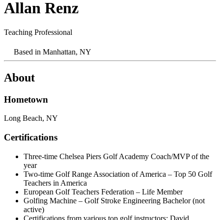
Allan Renz​​​​‌ ‍ ​‍​‍‌‍ ‌ ​‍‌‍‍‌‌‍‌ ‌‍‍‌‌‍ ‍​‍​‍​ ‍‍​‍​‍‌ ​ ‌‍​‌‌‍ ‍‌‍‍‌‌ ‌​‌ ‍‌​‍ ‍‌‍‍‌‌‍ ​‍​‍​‍ ​​‍​‍‌‍‍​‌ ​‍‌‍‌‌‌‍‌‍​‍​‍​ ‍‍​‍​‍‌‍‍​‌ ‌​‌ ‌​‌ ​​‌ ​ ​ ‍‍​‍ ​‍ ‌‍​ ‌‍‍​‌‍‌‌‌‍ ​‌ ​ ‌‍‌‌‌‍​‌‌ ​​‌‍‍‌‌‍‌‌‌ ​‍‌ ​ ​‍ ‍‌ ​ ‌‍​‌‌‍ ‍‌‍‍‌‌ ‌​‌ ‍‌​‍ ‍‌ ​ ‌ ‌​‌ ‌‌‌‍‌​‌‍‍‌‌‍ ​‍ ‌‍‍‌‌‍ ‍‌ ‌​‌‍‌‌‌‍ ‍‌ ‌​​‍ ‌‍‌‌‌‍‌​‌‍‍‌‌ ‌​​‍ ‌‍ ‌‌‍ ‌‍‌​‌‍‌‌​ ‌‌ ​​‌ ​‍‌‍‌‌‌ ​ ‌‍‌‌‌‍ ‍‌ ‌​‌‍​‌‌ ‌​‌‍‍‌‌‍ ‌‍ ‍​ ‍ ‌‍‍‌‌‍‌​​ ‌​ ‌ ‌‍‌​‌‍‌​‌‍​‍​ ‍‌‌‍‌‍​ ​‍‌‍​‍​‍ ‌​ ‌​‌‍​‌‌‍​‍​ ‌​​‍ ‌​ ‌​​ ‌​​ ‍​​ ‌ ​‍ ‌​ ‍​‌‍​ ​ ‍‌‌‍‌‌​‍ ‌‌‍‌​​ ​‌​ ​ ‌‍‌‌‌‍​‌‌‍‌‌‌‍‌​​ ​ ​ ​​​ ​‍‌‍​‌‌‍​ ​ ‍ ‌ ‌​‌ ‍‌‌ ​​‌‍‌‌​ ‌‌‍​ ‌‍ ‌‍​‌‌‍​ ‌‍‍​​ ‍ ‌ ​​‌‍​‌‌ ‌​‌‍‍​​ ‌‌‍ ‍‌‍​‌‌‍ ‌‌‍‌‌​ ‌‍​‍‌‍​‌‌ ​ ‌‍‌‌‌‌‌‌‌ ​‍‌‍ ​​ ‌‌‍‍​‌ ‌​‌ ‌​‌ ​​‌ ​ ​‍‌‌​ ​ ‌​​‌​‍‌‌​ ​‍‌​‌‍​‍‌‌​ ​‍‌​‌‍‌‍​ ‌‍‍​‌‍‌‌‌‍ ​‌ ​ ‌‍‌‌‌‍​‌‌ ​​‌‍‍‌‌‍‌‌‌ ​‍‌ ​ ​‍ ‍‌ ​ ‌‍​‌‌‍ ‍‌‍‍‌‌ ‌​‌ ‍‌​‍ ‍‌ ​ ‌ ‌​‌ ‌‌‌‍‌​‌‍‍‌‌‍ ​‍‌‍‌‍‍‌‌‍‌​​ ‌​ ‌ ‌‍‌​‌‍‌​‌‍​‍​ ‍‌‌‍‌‍​ ​‍‌‍​‍​‍ ‌​ ‌​‌‍​‌‌‍​‍​ ‌​​‍ ‌​ ‌​​ ‌​​ ‍​​ ‌ ​‍ ‌​ ‍​‌‍​ ​ ‍‌‌‍‌‌​‍ ‌‌‍‌​​ ​‌​ ​ ‌‍‌‌‌‍​‌‌‍‌‌‌‍‌​​ ​ ​ ​​​ ​‍‌‍​‌‌‍​ ​‍‌‍‌ ‌​‌ ‍‌‌ ​​‌‍‌‌​ ‌‌‍​ ‌‍ ‌‍​‌‌‍​ ‌‍‍​​‍‌‍‌ ​​‌‍​‌‌ ‌​‌‍‍​​ ‌‌‍ ‍‌‍​‌‌‍ ‌‌‍‌‌​‍‌‍‌ ​​‌‍‌‌‌ ​‍‌ ​ ‌ ​​‌‍‌‌‌‍​ ‌ ‌​‌‍‍‌‌ ‌‍‌‍‌‌​ ‌‌ ​​‌ ‌‌‌‍​‍‌‍ ​‌‍‍‌‌ ​ ‌‍‍​‌‍‌‌‌‍‌​​‍​‍‌ ‌
Teaching Professional​​​​‌ ‍ ​‍​‍‌‍ ‌ ​‍‌‍‍‌‌‍‌ ‌‍‍‌‌‍ ‍​‍​‍​ ‍‍​‍​‍‌ ​ ‌‍​‌‌‍ ‍‌‍‍‌‌ ‌​‌ ‍‌​‍ ‍‌‍‍‌‌‍ ​‍​‍​‍ ​​‍​‍‌‍‍​‌ ​‍‌‍‌‌‌‍‌‍​‍​‍​ ‍‍​‍​‍‌‍‍​‌ ‌​‌ ‌​‌ ​​‌ ​ ​ ‍‍​‍ ​‍ ‌‍​ ‌‍‍​‌‍‌‌‌‍ ​‌ ​ ‌‍‌‌‌‍​‌‌ ​​‌‍‍‌‌‍‌‌‌ ​‍‌ ​ ​‍ ‍‌ ​ ‌‍​‌‌‍ ‍‌‍‍‌‌ ‌​‌ ‍‌​‍ ‍‌ ​ ‌ ‌​‌ ‌‌‌‍‌​‌‍‍‌‌‍ ​‍ ‌‍‍‌‌‍ ‍‌ ‌​‌‍‌‌‌‍ ‍‌ ‌​​‍ ‌‍‌‌‌‍‌​‌‍‍‌‌ ‌​​‍ ‌‍ ‌‌‍ ‌‍‌​‌‍‌‌​ ‌‌ ​​‌ ​‍‌‍‌‌‌ ​ ‌‍‌‌‌‍ ‍‌ ‌​‌‍​‌‌ ‌​‌‍‍‌‌‍ ‌‍ ‍​ ‍ ‌‍‍‌‌‍‌​​ ‌​ ‌ ‌‍‌​‌‍‌​‌‍​‍​ ‍‌‌‍‌‍​ ​‍‌‍​‍​‍ ‌​ ‌​‌‍​‌‌‍​‍​ ‌​​‍ ‌​ ‌​​ ‌​​ ‍​​ ‌ ​‍ ‌​ ‍​‌‍​ ​ ‍‌‌‍‌‌​‍ ‌‌‍‌​​ ​‌​ ​ ‌‍‌‌‌‍​‌‌‍‌‌‌‍‌​​ ​ ​ ​​​ ​‍‌‍​‌‌‍​ ​ ‍ ‌ ‌​‌ ‍‌‌ ​​‌‍‌‌​ ‌‌‍​ ‌‍ ‌‍​‌‌‍​ ‌‍‍​​ ‍ ‌ ​​‌‍​‌‌ ‌​‌‍‍​​ ‌‌ ‌​‌‍‍‌‌ ‌​‌‍ ​‌‍‌‌​ ‌‍​‍‌‍​‌‌ ​ ‌‍‌‌‌‌‌‌‌ ​‍‌‍ ​​ ‌‌‍‍​‌ ‌​‌ ‌​‌ ​​‌ ​ ​‍‌‌​ ​ ‌​​‌​‍‌‌​ ​‍‌​‌‍​‍‌‌​ ​‍‌​‌‍‌‍​ ‌‍‍​‌‍‌‌‌‍ ​‌ ​ ‌‍‌‌‌‍​‌‌ ​​‌‍‍‌‌‍‌‌‌ ​‍‌ ​ ​‍ ‍‌ ​ ‌‍​‌‌‍ ‍‌‍‍‌‌ ‌​‌ ‍‌​‍ ‍‌ ​ ‌ ‌​‌ ‌‌‌‍‌​‌‍‍‌‌‍ ​‍‌‍‌‍‍‌‌‍‌​​ ‌​ ‌ ‌‍‌​‌‍‌​‌‍​‍​ ‍‌‌‍‌‍​ ​‍‌‍​‍​‍ ‌​ ‌​‌‍​‌‌‍​‍​ ‌​​‍ ‌​ ‌​​ ‌​​ ‍​​ ‌ ​‍ ‌​ ‍​‌‍​ ​ ‍‌‌‍‌‌​‍ ‌‌‍‌​​ ​‌​ ​ ‌‍‌‌‌‍​‌‌‍‌‌‌‍‌​​ ​ ​ ​​​ ​‍‌‍​‌‌‍​ ​‍‌‍‌ ‌​‌ ‍‌‌ ​​‌‍‌‌​ ‌‌‍​ ‌‍ ‌‍​‌‌‍​ ‌‍‍​​‍‌‍‌ ​​‌‍​‌‌ ‌​‌‍‍​​ ‌‌ ‌​‌‍‍‌‌ ‌​‌‍ ​‌‍‌‌​‍‌‍‌ ​​‌‍‌‌‌ ​‍‌ ​ ‌ ​​‌‍‌‌‌‍​ ‌ ‌​‌‍‍‌‌ ‌‍‌‍‌‌​ ‌‌ ​​‌ ‌‌‌‍​‍‌‍ ​‌‍‍‌‌ ​ ‌‍‍​‌‍‌‌‌‍‌​​‍​‍‌ ‌
Based in
Manhattan, NY​​​​‌ ‍ ​‍​‍‌‍ ‌ ​‍‌‍‍‌‌‍‌ ‌‍‍‌‌‍ ‍​‍​‍​ ‍‍​‍​‍‌ ​ ‌‍​‌‌‍ ‍‌‍‍‌‌ ‌​‌ ‍‌​‍ ‍‌‍‍‌‌‍ ​‍​‍​‍ ​​‍​‍‌‍‍​‌ ​‍‌‍‌‌‌‍‌‍​‍​‍​ ‍‍​‍​‍‌‍‍​‌ ‌​‌ ‌​‌ ​​‌ ​ ​ ‍‍​‍ ​‍ ‌‍​ ‌‍‍​‌‍‌‌‌‍ ​‌ ​ ‌‍‌‌‌‍​‌‌ ​​‌‍‍‌‌‍‌‌‌ ​‍‌ ​ ​‍ ‍‌ ​ ‌‍​‌‌‍ ‍‌‍‍‌‌ ‌​‌ ‍‌​‍ ‍‌ ​ ‌ ‌​‌ ‌‌‌‍‌​‌‍‍‌‌‍ ​‍ ‌‍‍‌‌‍ ‍‌ ‌​‌‍‌‌‌‍ ‍‌ ‌​​‍ ‌‍‌‌‌‍‌​‌‍‍‌‌ ‌​​‍ ‌‍ ‌‌‍ ‌‍‌​‌‍‌‌​ ‌‌ ​​‌ ​‍‌‍‌‌‌ ​ ‌‍‌‌‌‍ ‍‌ ‌​‌‍​‌‌ ‌​‌‍‍‌‌‍ ‌‍ ‍​ ‍ ‌‍‍‌‌‍‌​​ ‌​ ‌ ‌‍‌​‌‍‌​‌‍​‍​ ‍‌‌‍‌‍​ ​‍‌‍​‍​‍ ‌​ ‌​‌‍​‌‌‍​‍​ ‌​​‍ ‌​ ‌​​ ‌​​ ‍​​ ‌ ​‍ ‌​ ‍​‌‍​ ​ ‍‌‌‍‌‌​‍ ‌‌‍‌​​ ​‌​ ​ ‌‍‌‌‌‍​‌‌‍‌‌‌‍‌​​ ​ ​ ​​​ ​‍‌‍​‌‌‍​ ​ ‍ ‌ ‌​‌ ‍‌‌ ​​‌‍‌‌​ ‌‌‍​ ‌‍ ‌‍​‌‌‍​ ‌‍‍​​ ‍ ‌ ​​‌‍​‌‌ ‌​‌‍‍​​ ‌‌‍ ​‌‍ ‌‍​ ‌‍​‌‌ ‌​‌‍‍‌‌‍ ‌‍ ‍​ ‌‍​‍‌‍​‌‌ ​ ‌‍‌‌‌‌‌‌‌ ​‍‌‍ ​​ ‌‌‍‍​‌ ‌​‌ ‌​‌ ​​‌ ​ ​‍‌‌​ ​ ‌​​‌​‍‌‌​ ​‍‌​‌‍​‍‌‌​ ​‍‌​‌‍‌‍​ ‌‍‍​‌‍‌‌‌‍ ​‌ ​ ‌‍‌‌‌‍​‌‌ ​​‌‍‍‌‌‍‌‌‌ ​‍‌ ​ ​‍ ‍‌ ​ ‌‍​‌‌‍ ‍‌‍‍‌‌ ‌​‌ ‍‌​‍ ‍‌ ​ ‌ ‌​‌ ‌‌‌‍‌​‌‍‍‌‌‍ ​‍‌‍‌‍‍‌‌‍‌​​ ‌​ ‌ ‌‍‌​‌‍‌​‌‍​‍​ ‍‌‌‍‌‍​ ​‍‌‍​‍​‍ ‌​ ‌​‌‍​‌‌‍​‍​ ‌​​‍ ‌​ ‌​​ ‌​​ ‍​​ ‌ ​‍ ‌​ ‍​‌‍​ ​ ‍‌‌‍‌‌​‍ ‌‌‍‌​​ ​‌​ ​ ‌‍‌‌‌‍​‌‌‍‌‌‌‍‌​​ ​ ​ ​​​ ​‍‌‍​‌‌‍​ ​‍‌‍‌ ‌​‌ ‍‌‌ ​​‌‍‌‌​ ‌‌‍​ ‌‍ ‌‍​‌‌‍​ ‌‍‍​​‍‌‍‌ ​​‌‍​‌‌ ‌​‌‍‍​​ ‌‌‍ ​‌‍ ‌‍​ ‌‍​‌‌ ‌​‌‍‍‌‌‍ ‌‍ ‍​‍‌‍‌ ​​‌‍‌‌‌ ​‍‌ ​ ‌ ​​‌‍‌‌‌‍​ ‌ ‌​‌‍‍‌‌ ‌‍‌‍‌‌​ ‌‌ ​​‌ ‌‌‌‍​‍‌‍ ​‌‍‍‌‌ ​ ‌‍‍​‌‍‌‌‌‍‌​​‍​‍‌ ‌
About
Hometown​​​​‌ ‍ ​‍​‍‌‍ ‌ ​‍‌‍‍‌‌‍‌ ‌‍‍‌‌‍ ‍​‍​‍​ ‍‍​‍​‍‌ ​ ‌‍​‌‌‍ ‍‌‍‍‌‌ ‌​‌ ‍‌​‍ ‍‌‍‍‌‌‍ ​‍​‍​‍ ​​‍​‍‌‍‍​‌ ​‍‌‍‌‌‌‍‌‍​‍​‍​ ‍‍​‍​‍‌‍‍​‌ ‌​‌ ‌​‌ ​​‌ ​ ​ ‍‍​‍ ​‍ ‌‍​ ‌‍‍​‌‍‌‌‌‍ ​‌ ​ ‌‍‌‌‌‍​‌‌ ​​‌‍‍‌‌‍‌‌‌ ​‍‌ ​ ​‍ ‍‌ ​ ‌‍​‌‌‍ ‍‌‍‍‌‌ ‌​‌ ‍‌​‍ ‍‌ ​ ‌ ‌​‌ ‌‌‌‍‌​‌‍‍‌‌‍ ​‍ ‌‍‍‌‌‍ ‍‌ ‌​‌‍‌‌‌‍ ‍‌ ‌​​‍ ‌‍‌‌‌‍‌​‌‍‍‌‌ ‌​​‍ ‌‍ ‌‌‍ ‌‍‌​‌‍‌‌​ ‌‌ ​​‌ ​‍‌‍‌‌‌ ​ ‌‍‌‌‌‍ ‍‌ ‌​‌‍​‌‌ ‌​‌‍‍‌‌‍ ‌‍ ‍​ ‍ ‌‍‍‌‌‍‌​​ ‌​ ‌ ‌‍‌​‌‍‌​‌‍​‍​ ‍‌‌‍‌‍​ ​‍‌‍​‍​‍ ‌​ ‌​‌‍​‌‌‍​‍​ ‌​​‍ ‌​ ‌​​ ‌​​ ‍​​ ‌ ​‍ ‌​ ‍​‌‍​ ​ ‍‌‌‍‌‌​‍ ‌‌‍‌​​ ​‌​ ​ ‌‍‌‌‌‍​‌‌‍‌‌‌‍‌​​ ​ ​ ​​​ ​‍‌‍​‌‌‍​ ​ ‍ ‌ ‌​‌ ‍‌‌ ​​‌‍‌‌​ ‌‌‍​ ‌‍ ‌‍​‌‌‍​ ‌‍‍​​ ‍ ‌ ​​‌‍​‌‌ ‌​‌‍‍​​ ‌‌ ​‍‌‍‍‌‌‍​ ‌‍‍​‌‌‌​‌‍‌‌‌ ‍​‌ ‌​​‍‌‌​ ‌‌‌​​‍‌‌ ‌‍‍ ‌‍‌‌‌ ‍‌​‍‌‌​ ​ ‌​‌​​‍‌‌​ ​ ‌​‌​​‍‌‌​ ​‍​ ​‍‌​‍ ‌​‌‍‌‌‍​‌​‍‍‌​‌​‌ ​​‌​ ‌‍ ​​‍‌‌​ ​‍​ ​‍​‍‌‌​ ‌‌‌​‌​​‍ ‍‌‍​ ‌‍‍​‌‍‍‌‌‍ ​‌‍‌​‌ ​‍‌‍‌‌‌‍ ‍​‍‌‌​ ‌‌‌​​‍‌‌ ‌‍‍ ‌‍‌‌‌ ‍‌​‍‌‌​ ​ ‌​‌​​‍‌‌​ ​ ‌​‌​​‍‌‌​ ​‍​ ​‍‌‌​‌‌‍​‍​ ​ ‌ ‍​‌‍‌ ‌ ‌‍‌‍​ ‌‍‍‍​‍‌‌​ ​‍​ ​‍​‍‌‌​ ‌‌‌​‌​​‍ ‍‌ ‌​‌‍‌‌‌ ‍​‌ ‌​​ ‌‍​‍‌‍​‌‌ ​ ‌‍‌‌‌‌‌‌‌ ​‍‌‍ ​​ ‌‌‍‍​‌ ‌​‌ ‌​‌ ​​‌ ​ ​‍‌‌​ ​ ‌​​‌​‍‌‌​ ​‍‌​‌‍​‍‌‌​ ​‍‌​‌‍‌‍​ ‌‍‍​‌‍‌‌‌‍ ​‌ ​ ‌‍‌‌‌‍​‌‌ ​​‌‍‍‌‌‍‌‌‌ ​‍‌ ​ ​‍ ‍‌ ​ ‌‍​‌‌‍ ‍‌‍‍‌‌ ‌​‌ ‍‌​‍ ‍‌ ​ ‌ ‌​‌ ‌‌‌‍‌​‌‍‍‌‌‍ ​‍‌‍‌‍‍‌‌‍‌​​ ‌​ ‌ ‌‍‌​‌‍‌​‌‍​‍​ ‍‌‌‍‌‍​ ​‍‌‍​‍​‍ ‌​ ‌​‌‍​‌‌‍​‍​ ‌​​‍ ‌​ ‌​​ ‌​​ ‍​​ ‌ ​‍ ‌​ ‍​‌‍​ ​ ‍‌‌‍‌‌​‍ ‌‌‍‌​​ ​‌​ ​ ‌‍‌‌‌‍​‌‌‍‌‌‌‍‌​​ ​ ​ ​​​ ​‍‌‍​‌‌‍​ ​‍‌‍‌ ‌​‌ ‍‌‌ ​​‌‍‌‌​ ‌‌‍​ ‌‍ ‌‍​‌‌‍​ ‌‍‍​​‍‌‍‌ ​​‌‍​‌‌ ‌​‌‍‍​​ ‌‌ ​‍‌‍‍‌‌‍​ ‌‍‍​‌‌‌​‌‍‌‌‌ ‍​‌ ‌​​‍‌‌​ ‌‌‌​​‍‌‌ ‌‍‍ ‌‍‌‌‌ ‍‌​‍‌‌​ ​ ‌​‌​​‍‌‌​ ​ ‌​‌​​‍‌‌​ ​‍​ ​‍‌​‍ ‌​‌‍‌‌‍​‌​‍‍‌​‌​‌ ​​‌​ ‌‍ ​​‍‌‌​ ​‍​ ​‍​‍‌‌​ ‌‌‌​‌​​‍ ‍‌‍​ ‌‍‍​‌‍‍‌‌‍ ​‌‍‌​‌ ​‍‌‍‌‌‌‍ ‍​‍‌‌​ ‌‌‌​​‍‌‌ ‌‍‍ ‌‍‌‌‌ ‍‌​‍‌‌​ ​ ‌​‌​​‍‌‌​ ​ ‌​‌​​‍‌‌​ ​‍​ ​‍‌‌​‌‌‍​‍​ ​ ‌ ‍​‌‍‌ ‌ ‌‍‌‍​ ‌‍‍‍​‍‌‌​ ​‍​ ​‍​‍‌‌​ ‌‌‌​‌​​‍ ‍‌ ‌​‌‍‌‌‌ ‍​‌ ‌​​‍‌‍‌ ​​‌‍‌‌‌ ​‍‌ ​ ‌ ​​‌‍‌‌‌‍​ ‌ ‌​‌‍‍‌‌ ‌‍‌‍‌‌​ ‌‌ ​​‌ ‌‌‌‍​‍‌‍ ​‌‍‍‌‌ ​ ‌‍‍​‌‍‌‌‌‍‌​​‍​‍‌ ‌
Long Beach, NY​​​​‌ ‍ ​‍​‍‌‍ ‌ ​‍‌‍‍‌‌‍‌ ‌‍‍‌‌‍ ‍​‍​‍​ ‍‍​‍​‍‌ ​ ‌‍​‌‌‍ ‍‌‍‍‌‌ ‌​‌ ‍‌​‍ ‍‌‍‍‌‌‍ ​‍​‍​‍ ​​‍​‍‌‍‍​‌ ​‍‌‍‌‌‌‍‌‍​‍​‍​ ‍‍​‍​‍‌‍‍​‌ ‌​‌ ‌​‌ ​​‌ ​ ​ ‍‍​‍ ​‍ ‌‍​ ‌‍‍​‌‍‌‌‌‍ ​‌ ​ ‌‍‌‌‌‍​‌‌ ​​‌‍‍‌‌‍‌‌‌ ​‍‌ ​ ​‍ ‍‌ ​ ‌‍​‌‌‍ ‍‌‍‍‌‌ ‌​‌ ‍‌​‍ ‍‌ ​ ‌ ‌​‌ ‌‌‌‍‌​‌‍‍‌‌‍ ​‍ ‌‍‍‌‌‍ ‍‌ ‌​‌‍‌‌‌‍ ‍‌ ‌​​‍ ‌‍‌‌‌‍‌​‌‍‍‌‌ ‌​​‍ ‌‍ ‌‌‍ ‌‍‌​‌‍‌‌​ ‌‌ ​​‌ ​‍‌‍‌‌‌ ​ ‌‍‌‌‌‍ ‍‌ ‌​‌‍​‌‌ ‌​‌‍‍‌‌‍ ‌‍ ‍​ ‍ ‌‍‍‌‌‍‌​​ ‌​ ‌ ‌‍‌​‌‍‌​‌‍​‍​ ‍‌‌‍‌‍​ ​‍‌‍​‍​‍ ‌​ ‌​‌‍​‌‌‍​‍​ ‌​​‍ ‌​ ‌​​ ‌​​ ‍​​ ‌ ​‍ ‌​ ‍​‌‍​ ​ ‍‌‌‍‌‌​‍ ‌‌‍‌​​ ​‌​ ​ ‌‍‌‌‌‍​‌‌‍‌‌‌‍‌​​ ​ ​ ​​​ ​‍‌‍​‌‌‍​ ​ ‍ ‌ ‌​‌ ‍‌‌ ​​‌‍‌‌​ ‌‌‍​ ‌‍ ‌‍​‌‌‍​ ‌‍‍​​ ‍ ‌ ​​‌‍​‌‌ ‌​‌‍‍​​ ‌‌ ​‍‌‍‍‌‌‍​ ‌‍‍​‌‌‌​‌‍‌‌‌ ‍​‌ ‌​​‍‌‌​ ‌‌‌​​‍‌‌ ‌‍‍ ‌‍‌‌‌ ‍‌​‍‌‌​ ​ ‌​‌​​‍‌‌​ ​ ‌​‌​​‍‌‌​ ​‍​ ​‍‌‍ ‌‌‍‌‌‌​ ‌‌‍‍‌ ‌ ‌‌‌‌‌​ ‌‌​‌​‍‌‌​ ​‍​ ​‍​‍‌‌​ ‌‌‌​‌​​‍ ‍‌‍​ ‌‍‍​‌‍‍‌‌‍ ​‌‍‌​‌ ​‍‌‍‌‌‌‍ ‍​‍‌‌​ ‌‌‌​​‍‌‌ ‌‍‍ ‌‍‌‌‌ ‍‌​‍‌‌​ ​ ‌​‌​​‍‌‌​ ​ ‌​‌​​‍‌‌​ ​‍​ ​‍​ ‍​‌‍​‌‌​‌‍​ ​‌​ ‍​‌​​‍‌‌​​‌ ​‌​‍‌‌​ ​‍​ ​‍​‍‌‌​ ‌‌‌​‌​​‍ ‍‌ ‌​‌‍‌‌‌ ‍​‌ ‌​​ ‌‍​‍‌‍​‌‌ ​ ‌‍‌‌‌‌‌‌‌ ​‍‌‍ ​​ ‌‌‍‍​‌ ‌​‌ ‌​‌ ​​‌ ​ ​‍‌‌​ ​ ‌​​‌​‍‌‌​ ​‍‌​‌‍​‍‌‌​ ​‍‌​‌‍‌‍​ ‌‍‍​‌‍‌‌‌‍ ​‌ ​ ‌‍‌‌‌‍​‌‌ ​​‌‍‍‌‌‍‌‌‌ ​‍‌ ​ ​‍ ‍‌ ​ ‌‍​‌‌‍ ‍‌‍‍‌‌ ‌​‌ ‍‌​‍ ‍‌ ​ ‌ ‌​‌ ‌‌‌‍‌​‌‍‍‌‌‍ ​‍‌‍‌‍‍‌‌‍‌​​ ‌​ ‌ ‌‍‌​‌‍‌​‌‍​‍​ ‍‌‌‍‌‍​ ​‍‌‍​‍​‍ ‌​ ‌​‌‍​‌‌‍​‍​ ‌​​‍ ‌​ ‌​​ ‌​​ ‍​​ ‌ ​‍ ‌​ ‍​‌‍​ ​ ‍‌‌‍‌‌​‍ ‌‌‍‌​​ ​‌​ ​ ‌‍‌‌‌‍​‌‌‍‌‌‌‍‌​​ ​ ​ ​​​ ​‍‌‍​‌‌‍​ ​‍‌‍‌ ‌​‌ ‍‌‌ ​​‌‍‌‌​ ‌‌‍​ ‌‍ ‌‍​‌‌‍​ ‌‍‍​​‍‌‍‌ ​​‌‍​‌‌ ‌​‌‍‍​​ ‌‌ ​‍‌‍‍‌‌‍​ ‌‍‍​‌‌‌​‌‍‌‌‌ ‍​‌ ‌​​‍‌‌​ ‌‌‌​​‍‌‌ ‌‍‍ ‌‍‌‌‌ ‍‌​‍‌‌​ ​ ‌​‌​​‍‌‌​ ​ ‌​‌​​‍‌‌​ ​‍​ ​‍‌‍ ‌‌‍‌‌‌​ ‌‌‍‍‌ ‌ ‌‌‌‌‌​ ‌‌​‌​‍‌‌​ ​‍​ ​‍​‍‌‌​ ‌‌‌​‌​​‍ ‍‌‍​ ‌‍‍​‌‍‍‌‌‍ ​‌‍‌​‌ ​‍‌‍‌‌‌‍ ‍​‍‌‌​ ‌‌‌​​‍‌‌ ‌‍‍ ‌‍‌‌‌ ‍‌​‍‌‌​ ​ ‌​‌​​‍‌‌​ ​ ‌​‌​​‍‌‌​ ​‍​ ​‍​ ‍​‌‍​‌‌​‌‍​ ​‌​ ‍​‌​​‍‌‌​​‌ ​‌​‍‌‌​ ​‍​ ​‍​‍‌‌​ ‌‌‌​‌​​‍ ‍‌ ‌​‌‍‌‌‌ ‍​‌ ‌​​‍‌‍‌ ​​‌‍‌‌‌ ​‍‌ ​ ‌ ​​‌‍‌‌‌‍​ ‌ ‌​‌‍‍‌‌ ‌‍‌‍‌‌​ ‌‌ ​​‌ ‌‌‌‍​‍‌‍ ​‌‍‍‌‌ ​ ‌‍‍​‌‍‌‌‌‍‌​​‍​‍‌ ‌
Certifications​​​​‌ ‍ ​‍​‍‌‍ ‌ ​‍‌‍‍‌‌‍‌ ‌‍‍‌‌‍ ‍​‍​‍​ ‍‍​‍​‍‌ ​ ‌‍​‌‌‍ ‍‌‍‍‌‌ ‌​‌ ‍‌​‍ ‍‌‍‍‌‌‍ ​‍​‍​‍ ​​‍​‍‌‍‍​‌ ​‍‌‍‌‌‌‍‌‍​‍​‍​ ‍‍​‍​‍‌‍‍​‌ ‌​‌ ‌​‌ ​​‌ ​ ​ ‍‍​‍ ​‍ ‌‍​ ‌‍‍​‌‍‌‌‌‍ ​‌ ​ ‌‍‌‌‌‍​‌‌ ​​‌‍‍‌‌‍‌‌‌ ​‍‌ ​ ​‍ ‍‌ ​ ‌‍​‌‌‍ ‍‌‍‍‌‌ ‌​‌ ‍‌​‍ ‍‌ ​ ‌ ‌​‌ ‌‌‌‍‌​‌‍‍‌‌‍ ​‍ ‌‍‍‌‌‍ ‍‌ ‌​‌‍‌‌‌‍ ‍‌ ‌​​‍ ‌‍‌‌‌‍‌​‌‍‍‌‌ ‌​​‍ ‌‍ ‌‌‍ ‌‍‌​‌‍‌‌​ ‌‌ ​​‌ ​‍‌‍‌‌‌ ​ ‌‍‌‌‌‍ ‍‌ ‌​‌‍​‌‌ ‌​‌‍‍‌‌‍ ‌‍ ‍​ ‍ ‌‍‍‌‌‍‌​​ ‌​ ‌ ‌‍‌​‌‍‌​‌‍​‍​ ‍‌‌‍‌‍​ ​‍‌‍​‍​‍ ‌​ ‌​‌‍​‌‌‍​‍​ ‌​​‍ ‌​ ‌​​ ‌​​ ‍​​ ‌ ​‍ ‌​ ‍​‌‍​ ​ ‍‌‌‍‌‌​‍ ‌‌‍‌​​ ​‌​ ​ ‌‍‌‌‌‍​‌‌‍‌‌‌‍‌​​ ​ ​ ​​​ ​‍‌‍​‌‌‍​ ​ ‍ ‌ ‌​‌ ‍‌‌ ​​‌‍‌‌​ ‌‌‍​ ‌‍ ‌‍​‌‌‍​ ‌‍‍​​ ‍ ‌ ​​‌‍​‌‌ ‌​‌‍‍​​ ‌‌ ​‍‌‍‍‌‌‍​ ‌‍‍​‌‌‌​‌‍‌‌‌ ‍​‌ ‌​​‍‌‌​ ‌‌‌​​‍‌‌ ‌‍‍ ‌‍‌‌‌ ‍‌​‍‌‌​ ​ ‌​‌​​‍‌‌​ ​ ‌​‌​​‍‌‌​ ​‍​ ​‍‌ ‍‍‌‌​ ‌‍ ​‌‍​ ‌‌‌‍‌‍​‌‌‍‍‌‌​​‍​‍‌‌​ ​‍​ ​‍​‍‌‌​ ‌‌‌​‌​​‍ ‍‌‍​ ‌‍‍​‌‍‍‌‌‍ ​‌‍‌​‌ ​‍‌‍‌‌‌‍ ‍​‍‌‌​ ‌‌‌​​‍‌‌ ‌‍‍ ‌‍‌‌‌ ‍‌​‍‌‌​ ​ ‌​‌​​‍‌‌​ ​ ‌​‌​​‍‌‌​ ​‍​ ​‍‌‍ ‍​ ‍​​ ​ ‌ ​‍‌ ‍​‌​‌‌‌​‍‍​ ​‌​‍‌‌​ ​‍​ ​‍​‍‌‌​ ‌‌‌​‌​​‍ ‍‌ ‌​‌‍‌‌‌ ‍​‌ ‌​​ ‌‍​‍‌‍​‌‌ ​ ‌‍‌‌‌‌‌‌‌ ​‍‌‍ ​​ ‌‌‍‍​‌ ‌​‌ ‌​‌ ​​‌ ​ ​‍‌‌​ ​ ‌​​‌​‍‌‌​ ​‍‌​‌‍​‍‌‌​ ​‍‌​‌‍‌‍​ ‌‍‍​‌‍‌‌‌‍ ​‌ ​ ‌‍‌‌‌‍​‌‌ ​​‌‍‍‌‌‍‌‌‌ ​‍‌ ​ ​‍ ‍‌ ​ ‌‍​‌‌‍ ‍‌‍‍‌‌ ‌​‌ ‍‌​‍ ‍‌ ​ ‌ ‌​‌ ‌‌‌‍‌​‌‍‍‌‌‍ ​‍‌‍‌‍‍‌‌‍‌​​ ‌​ ‌ ‌‍‌​‌‍‌​‌‍​‍​ ‍‌‌‍‌‍​ ​‍‌‍​‍​‍ ‌​ ‌​‌‍​‌‌‍​‍​ ‌​​‍ ‌​ ‌​​ ‌​​ ‍​​ ‌ ​‍ ‌​ ‍​‌‍​ ​ ‍‌‌‍‌‌​‍ ‌‌‍‌​​ ​‌​ ​ ‌‍‌‌‌‍​‌‌‍‌‌‌‍‌​​ ​ ​ ​​​ ​‍‌‍​‌‌‍​ ​‍‌‍‌ ‌​‌ ‍‌‌ ​​‌‍‌‌​ ‌‌‍​ ‌‍ ‌‍​‌‌‍​ ‌‍‍​​‍‌‍‌ ​​‌‍​‌‌ ‌​‌‍‍​​ ‌‌ ​‍‌‍‍‌‌‍​ ‌‍‍​‌‌‌​‌‍‌‌‌ ‍​‌ ‌​​‍‌‌​ ‌‌‌​​‍‌‌ ‌‍‍ ‌‍‌‌‌ ‍‌​‍‌‌​ ​ ‌​‌​​‍‌‌​ ​ ‌​‌​​‍‌‌​ ​‍​ ​‍‌ ‍‍‌‌​ ‌‍ ​‌‍​ ‌‌‌‍‌‍​‌‌‍‍‌‌​​‍​‍‌‌​ ​‍​ ​‍​‍‌‌​ ‌‌‌​‌​​‍ ‍‌‍​ ‌‍‍​‌‍‍‌‌‍ ​‌‍‌​‌ ​‍‌‍‌‌‌‍ ‍​‍‌‌​ ‌‌‌​​‍‌‌ ‌‍‍ ‌‍‌‌‌ ‍‌​‍‌‌​ ​ ‌​‌​​‍‌‌​ ​ ‌​‌​​‍‌‌​ ​‍​ ​‍‌‍ ‍​ ‍​​ ​ ‌ ​‍‌ ‍​‌​‌‌‌​‍‍​ ​‌​‍‌‌​ ​‍​ ​‍​‍‌‌​ ‌‌‌​‌​​‍ ‍‌ ‌​‌‍‌‌‌ ‍​‌ ‌​​‍‌‍‌ ​​‌‍‌‌‌ ​‍‌ ​ ‌ ​​‌‍‌‌‌‍​ ‌ ‌​‌‍‍‌‌ ‌‍‌‍‌‌​ ‌‌ ​​‌ ‌‌‌‍​‍‌‍ ​‌‍‍‌‌ ​ ‌‍‍​‌‍‌‌‌‍‌​​‍​‍‌ ‌
Three-time Chelsea Piers Golf Academy Coach/MVP of the
year​​​​‌ ‍ ​‍​‍‌‍ ‌ ​‍‌‍‍‌‌‍‌ ‌‍‍‌‌‍ ‍​‍​‍​ ‍‍​‍​‍‌ ​ ‌‍​‌‌‍ ‍‌‍‍‌‌ ‌​‌ ‍‌​‍ ‍‌‍‍‌‌‍ ​‍​‍​‍ ​​‍​‍‌‍‍​‌ ​‍‌‍‌‌‌‍‌‍​‍​‍​ ‍‍​‍​‍‌‍‍​‌ ‌​‌ ‌​‌ ​​‌ ​ ​ ‍‍​‍ ​‍ ‌‍​ ‌‍‍​‌‍‌‌‌‍ ​‌ ​ ‌‍‌‌‌‍​‌‌ ​​‌‍‍‌‌‍‌‌‌ ​‍‌ ​ ​‍ ‍‌ ​ ‌‍​‌‌‍ ‍‌‍‍‌‌ ‌​‌ ‍‌​‍ ‍‌ ​ ‌ ‌​‌ ‌‌‌‍‌​‌‍‍‌‌‍ ​‍ ‌‍‍‌‌‍ ‍‌ ‌​‌‍‌‌‌‍ ‍‌ ‌​​‍ ‌‍‌‌‌‍‌​‌‍‍‌‌ ‌​​‍ ‌‍ ‌‌‍ ‌‍‌​‌‍‌‌​ ‌‌ ​​‌ ​‍‌‍‌‌‌ ​ ‌‍‌‌‌‍ ‍‌ ‌​‌‍​‌‌ ‌​‌‍‍‌‌‍ ‌‍ ‍​ ‍ ‌‍‍‌‌‍‌​​ ‌​ ‌ ‌‍‌​‌‍‌​‌‍​‍​ ‍‌‌‍‌‍​ ​‍‌‍​‍​‍ ‌​ ‌​‌‍​‌‌‍​‍​ ‌​​‍ ‌​ ‌​​ ‌​​ ‍​​ ‌ ​‍ ‌​ ‍​‌‍​ ​ ‍‌‌‍‌‌​‍ ‌‌‍‌​​ ​‌​ ​ ‌‍‌‌‌‍​‌‌‍‌‌‌‍‌​​ ​ ​ ​​​ ​‍‌‍​‌‌‍​ ​ ‍ ‌ ‌​‌ ‍‌‌ ​​‌‍‌‌​ ‌‌‍​ ‌‍ ‌‍​‌‌‍​ ‌‍‍​​ ‍ ‌ ​​‌‍​‌‌ ‌​‌‍‍​​ ‌‌ ​‍‌‍‍‌‌‍​ ‌‍‍​‌‌‌​‌‍‌‌‌ ‍​‌ ‌​​‍‌‌​ ‌‌‌​​‍‌‌ ‌‍‍ ‌‍‌‌‌ ‍‌​‍‌‌​ ​ ‌​‌​​‍‌‌​ ​ ‌​‌​​‍‌‌​ ​‍​ ​‍​ ​ ‌ ‍​‌‍‌‍‌‌‌​‌​​‌‌​‍‍‌‌‍‌‌‍‌‍​‍‌‌​ ​‍​ ​‍​‍‌‌​ ‌‌‌​‌​​‍ ‍‌‍​ ‌‍‍​‌‍‍‌‌‍ ​‌‍‌​‌ ​‍‌‍‌‌‌‍ ‍​‍‌‌​ ‌‌‌​​‍‌‌ ‌‍‍ ‌‍‌‌‌ ‍‌​‍‌‌​ ​ ‌​‌​​‍‌‌​ ​ ‌​‌​​‍‌‌​ ​‍​ ​‍​ ​‌‌‌​‍‌‍‌ ​ ‌​‌ ‍‍‌ ​ ‌​‌‌‌‍‍​​‍‌‌​ ​‍​ ​‍​‍‌‌​ ‌‌‌​‌​​‍ ‍‌ ‌​‌‍‌‌‌ ‍​‌ ‌​​ ‌‍​‍‌‍​‌‌ ​ ‌‍‌‌‌‌‌‌‌ ​‍‌‍ ​​ ‌‌‍‍​‌ ‌​‌ ‌​‌ ​​‌ ​ ​‍‌‌​ ​ ‌​​‌​‍‌‌​ ​‍‌​‌‍​‍‌‌​ ​‍‌​‌‍‌‍​ ‌‍‍​‌‍‌‌‌‍ ​‌ ​ ‌‍‌‌‌‍​‌‌ ​​‌‍‍‌‌‍‌‌‌ ​‍‌ ​ ​‍ ‍‌ ​ ‌‍​‌‌‍ ‍‌‍‍‌‌ ‌​‌ ‍‌​‍ ‍‌ ​ ‌ ‌​‌ ‌‌‌‍‌​‌‍‍‌‌‍ ​‍‌‍‌‍‍‌‌‍‌​​ ‌​ ‌ ‌‍‌​‌‍‌​‌‍​‍​ ‍‌‌‍‌‍​ ​‍‌‍​‍​‍ ‌​ ‌​‌‍​‌‌‍​‍​ ‌​​‍ ‌​ ‌​​ ‌​​ ‍​​ ‌ ​‍ ‌​ ‍​‌‍​ ​ ‍‌‌‍‌‌​‍ ‌‌‍‌​​ ​‌​ ​ ‌‍‌‌‌‍​‌‌‍‌‌‌‍‌​​ ​ ​ ​​​ ​‍‌‍​‌‌‍​ ​‍‌‍‌ ‌​‌ ‍‌‌ ​​‌‍‌‌​ ‌‌‍​ ‌‍ ‌‍​‌‌‍​ ‌‍‍​​‍‌‍‌ ​​‌‍​‌‌ ‌​‌‍‍​​ ‌‌ ​‍‌‍‍‌‌‍​ ‌‍‍​‌‌‌​‌‍‌‌‌ ‍​‌ ‌​​‍‌‌​ ‌‌‌​​‍‌‌ ‌‍‍ ‌‍‌‌‌ ‍‌​‍‌‌​ ​ ‌​‌​​‍‌‌​ ​ ‌​‌​​‍‌‌​ ​‍​ ​‍​ ​ ‌ ‍​‌‍‌‍‌‌‌​‌​​‌‌​‍‍‌‌‍‌‌‍‌‍​‍‌‌​ ​‍​ ​‍​‍‌‌​ ‌‌‌​‌​​‍ ‍‌‍​ ‌‍‍​‌‍‍‌‌‍ ​‌‍‌​‌ ​‍‌‍‌‌‌‍ ‍​‍‌‌​ ‌‌‌​​‍‌‌ ‌‍‍ ‌‍‌‌‌ ‍‌​‍‌‌​ ​ ‌​‌​​‍‌‌​ ​ ‌​‌​​‍‌‌​ ​‍​ ​‍​ ​‌‌‌​‍‌‍‌ ​ ‌​‌ ‍‍‌ ​ ‌​‌‌‌‍‍​​‍‌‌​ ​‍​ ​‍​‍‌‌​ ‌‌‌​‌​​‍ ‍‌ ‌​‌‍‌‌‌ ‍​‌ ‌​​‍‌‍‌ ​​‌‍‌‌‌ ​‍‌ ​ ‌ ​​‌‍‌‌‌‍​ ‌ ‌​‌‍‍‌‌ ‌‍‌‍‌‌​ ‌‌ ​​‌ ‌‌‌‍​‍‌‍ ​‌‍‍‌‌ ​ ‌‍‍​‌‍‌‌‌‍‌​​‍​‍‌ ‌
Two-time Golf Range Association of America – Top 50 Golf
Teachers in America​​​​‌ ‍ ​‍​‍‌‍ ‌ ​‍‌‍‍‌‌‍‌ ‌‍‍‌‌‍ ‍​‍​‍​ ‍‍​‍​‍‌ ​ ‌‍​‌‌‍ ‍‌‍‍‌‌ ‌​‌ ‍‌​‍ ‍‌‍‍‌‌‍ ​‍​‍​‍ ​​‍​‍‌‍‍​‌ ​‍‌‍‌‌‌‍‌‍​‍​‍​ ‍‍​‍​‍‌‍‍​‌ ‌​‌ ‌​‌ ​​‌ ​ ​ ‍‍​‍ ​‍ ‌‍​ ‌‍‍​‌‍‌‌‌‍ ​‌ ​ ‌‍‌‌‌‍​‌‌ ​​‌‍‍‌‌‍‌‌‌ ​‍‌ ​ ​‍ ‍‌ ​ ‌‍​‌‌‍ ‍‌‍‍‌‌ ‌​‌ ‍‌​‍ ‍‌ ​ ‌ ‌​‌ ‌‌‌‍‌​‌‍‍‌‌‍ ​‍ ‌‍‍‌‌‍ ‍‌ ‌​‌‍‌‌‌‍ ‍‌ ‌​​‍ ‌‍‌‌‌‍‌​‌‍‍‌‌ ‌​​‍ ‌‍ ‌‌‍ ‌‍‌​‌‍‌‌​ ‌‌ ​​‌ ​‍‌‍‌‌‌ ​ ‌‍‌‌‌‍ ‍‌ ‌​‌‍​‌‌ ‌​‌‍‍‌‌‍ ‌‍ ‍​ ‍ ‌‍‍‌‌‍‌​​ ‌​ ‌ ‌‍‌​‌‍‌​‌‍​‍​ ‍‌‌‍‌‍​ ​‍‌‍​‍​‍ ‌​ ‌​‌‍​‌‌‍​‍​ ‌​​‍ ‌​ ‌​​ ‌​​ ‍​​ ‌ ​‍ ‌​ ‍​‌‍​ ​ ‍‌‌‍‌‌​‍ ‌‌‍‌​​ ​‌​ ​ ‌‍‌‌‌‍​‌‌‍‌‌‌‍‌​​ ​ ​ ​​​ ​‍‌‍​‌‌‍​ ​ ‍ ‌ ‌​‌ ‍‌‌ ​​‌‍‌‌​ ‌‌‍​ ‌‍ ‌‍​‌‌‍​ ‌‍‍​​ ‍ ‌ ​​‌‍​‌‌ ‌​‌‍‍​​ ‌‌ ​‍‌‍‍‌‌‍​ ‌‍‍​‌‌‌​‌‍‌‌‌ ‍​‌ ‌​​‍‌‌​ ‌‌‌​​‍‌‌ ‌‍‍ ‌‍‌‌‌ ‍‌​‍‌‌​ ​ ‌​‌​​‍‌‌​ ​ ‌​‌​​‍‌‌​ ​‍​ ​‍​ ‌‍‌‌​‍‌ ‌‌​ ‌ ‌​‍‍‌ ‍‍‌​ ​ ​​​‍‌‌​ ​‍​ ​‍​‍‌‌​ ‌‌‌​‌​​‍ ‍‌‍​ ‌‍‍​‌‍‍‌‌‍ ​‌‍‌​‌ ​‍‌‍‌‌‌‍ ‍​‍‌‌​ ‌‌‌​​‍‌‌ ‌‍‍ ‌‍‌‌‌ ‍‌​‍‌‌​ ​ ‌​‌​​‍‌‌​ ​ ‌​‌​​‍‌‌​ ​‍​ ​‍‌ ‍‍‌​ ​‌​​ ‌ ‌‍‌​‍​‌‌‍‌‌‍ ​‌​ ‌​‍‌‌​ ​‍​ ​‍​‍‌‌​ ‌‌‌​‌​​‍ ‍‌ ‌​‌‍‌‌‌ ‍​‌ ‌​​ ‌‍​‍‌‍​‌‌ ​ ‌‍‌‌‌‌‌‌‌ ​‍‌‍ ​​ ‌‌‍‍​‌ ‌​‌ ‌​‌ ​​‌ ​ ​‍‌‌​ ​ ‌​​‌​‍‌‌​ ​‍‌​‌‍​‍‌‌​ ​‍‌​‌‍‌‍​ ‌‍‍​‌‍‌‌‌‍ ​‌ ​ ‌‍‌‌‌‍​‌‌ ​​‌‍‍‌‌‍‌‌‌ ​‍‌ ​ ​‍ ‍‌ ​ ‌‍​‌‌‍ ‍‌‍‍‌‌ ‌​‌ ‍‌​‍ ‍‌ ​ ‌ ‌​‌ ‌‌‌‍‌​‌‍‍‌‌‍ ​‍‌‍‌‍‍‌‌‍‌​​ ‌​ ‌ ‌‍‌​‌‍‌​‌‍​‍​ ‍‌‌‍‌‍​ ​‍‌‍​‍​‍ ‌​ ‌​‌‍​‌‌‍​‍​ ‌​​‍ ‌​ ‌​​ ‌​​ ‍​​ ‌ ​‍ ‌​ ‍​‌‍​ ​ ‍‌‌‍‌‌​‍ ‌‌‍‌​​ ​‌​ ​ ‌‍‌‌‌‍​‌‌‍‌‌‌‍‌​​ ​ ​ ​​​ ​‍‌‍​‌‌‍​ ​‍‌‍‌ ‌​‌ ‍‌‌ ​​‌‍‌‌​ ‌‌‍​ ‌‍ ‌‍​‌‌‍​ ‌‍‍​​‍‌‍‌ ​​‌‍​‌‌ ‌​‌‍‍​​ ‌‌ ​‍‌‍‍‌‌‍​ ‌‍‍​‌‌‌​‌‍‌‌‌ ‍​‌ ‌​​‍‌‌​ ‌‌‌​​‍‌‌ ‌‍‍ ‌‍‌‌‌ ‍‌​‍‌‌​ ​ ‌​‌​​‍‌‌​ ​ ‌​‌​​‍‌‌​ ​‍​ ​‍​ ‌‍‌‌​‍‌ ‌‌​ ‌ ‌​‍‍‌ ‍‍‌​ ​ ​​​‍‌‌​ ​‍​ ​‍​‍‌‌​ ‌‌‌​‌​​‍ ‍‌‍​ ‌‍‍​‌‍‍‌‌‍ ​‌‍‌​‌ ​‍‌‍‌‌‌‍ ‍​‍‌‌​ ‌‌‌​​‍‌‌ ‌‍‍ ‌‍‌‌‌ ‍‌​‍‌‌​ ​ ‌​‌​​‍‌‌​ ​ ‌​‌​​‍‌‌​ ​‍​ ​‍‌ ‍‍‌​ ​‌​​ ‌ ‌‍‌​‍​‌‌‍‌‌‍ ​‌​ ‌​‍‌‌​ ​‍​ ​‍​‍‌‌​ ‌‌‌​‌​​‍ ‍‌ ‌​‌‍‌‌‌ ‍​‌ ‌​​‍‌‍‌ ​​‌‍‌‌‌ ​‍‌ ​ ‌ ​​‌‍‌‌‌‍​ ‌ ‌​‌‍‍‌‌ ‌‍‌‍‌‌​ ‌‌ ​​‌ ‌‌‌‍​‍‌‍ ​‌‍‍‌‌ ​ ‌‍‍​‌‍‌‌‌‍‌​​‍​‍‌ ‌
European Golf Teachers Federation – Life Member​​​​‌ ‍ ​‍​‍‌‍ ‌ ​‍‌‍‍‌‌‍‌ ‌‍‍‌‌‍ ‍​‍​‍​ ‍‍​‍​‍‌ ​ ‌‍​‌‌‍ ‍‌‍‍‌‌ ‌​‌ ‍‌​‍ ‍‌‍‍‌‌‍ ​‍​‍​‍ ​​‍​‍‌‍‍​‌ ​‍‌‍‌‌‌‍‌‍​‍​‍​ ‍‍​‍​‍‌‍‍​‌ ‌​‌ ‌​‌ ​​‌ ​ ​ ‍‍​‍ ​‍ ‌‍​ ‌‍‍​‌‍‌‌‌‍ ​‌ ​ ‌‍‌‌‌‍​‌‌ ​​‌‍‍‌‌‍‌‌‌ ​‍‌ ​ ​‍ ‍‌ ​ ‌‍​‌‌‍ ‍‌‍‍‌‌ ‌​‌ ‍‌​‍ ‍‌ ​ ‌ ‌​‌ ‌‌‌‍‌​‌‍‍‌‌‍ ​‍ ‌‍‍‌‌‍ ‍‌ ‌​‌‍‌‌‌‍ ‍‌ ‌​​‍ ‌‍‌‌‌‍‌​‌‍‍‌‌ ‌​​‍ ‌‍ ‌‌‍ ‌‍‌​‌‍‌‌​ ‌‌ ​​‌ ​‍‌‍‌‌‌ ​ ‌‍‌‌‌‍ ‍‌ ‌​‌‍​‌‌ ‌​‌‍‍‌‌‍ ‌‍ ‍​ ‍ ‌‍‍‌‌‍‌​​ ‌​ ‌ ‌‍‌​‌‍‌​‌‍​‍​ ‍‌‌‍‌‍​ ​‍‌‍​‍​‍ ‌​ ‌​‌‍​‌‌‍​‍​ ‌​​‍ ‌​ ‌​​ ‌​​ ‍​​ ‌ ​‍ ‌​ ‍​‌‍​ ​ ‍‌‌‍‌‌​‍ ‌‌‍‌​​ ​‌​ ​ ‌‍‌‌‌‍​‌‌‍‌‌‌‍‌​​ ​ ​ ​​​ ​‍‌‍​‌‌‍​ ​ ‍ ‌ ‌​‌ ‍‌‌ ​​‌‍‌‌​ ‌‌‍​ ‌‍ ‌‍​‌‌‍​ ‌‍‍​​ ‍ ‌ ​​‌‍​‌‌ ‌​‌‍‍​​ ‌‌ ​‍‌‍‍‌‌‍​ ‌‍‍​‌‌‌​‌‍‌‌‌ ‍​‌ ‌​​‍‌‌​ ‌‌‌​​‍‌‌ ‌‍‍ ‌‍‌‌‌ ‍‌​‍‌‌​ ​ ‌​‌​​‍‌‌​ ​ ‌​‌​​‍‌‌​ ​‍​ ​‍‌‌‌‌‌ ​​‌​ ​‌ ‌ ‌‍​ ‌‍ ‍‌​‌ ‌‍‌​​‍‌‌​ ​‍​ ​‍​‍‌‌​ ‌‌‌​‌​​‍ ‍‌‍​ ‌‍‍​‌‍‍‌‌‍ ​‌‍‌​‌ ​‍‌‍‌‌‌‍ ‍​‍‌‌​ ‌‌‌​​‍‌‌ ‌‍‍ ‌‍‌‌‌ ‍‌​‍‌‌​ ​ ‌​‌​​‍‌‌​ ​ ‌​‌​​‍‌‌​ ​‍​ ​‍‌‍‍‌‌‍​‌​ ​‍​ ​‌​ ‌​‌ ‌‍‌ ​​‌‍‍ ​‍‌‌​ ​‍​ ​‍​‍‌‌​ ‌‌‌​‌​​‍ ‍‌ ‌​‌‍‌‌‌ ‍​‌ ‌​​ ‌‍​‍‌‍​‌‌ ​ ‌‍‌‌‌‌‌‌‌ ​‍‌‍ ​​ ‌‌‍‍​‌ ‌​‌ ‌​‌ ​​‌ ​ ​‍‌‌​ ​ ‌​​‌​‍‌‌​ ​‍‌​‌‍​‍‌‌​ ​‍‌​‌‍‌‍​ ‌‍‍​‌‍‌‌‌‍ ​‌ ​ ‌‍‌‌‌‍​‌‌ ​​‌‍‍‌‌‍‌‌‌ ​‍‌ ​ ​‍ ‍‌ ​ ‌‍​‌‌‍ ‍‌‍‍‌‌ ‌​‌ ‍‌​‍ ‍‌ ​ ‌ ‌​‌ ‌‌‌‍‌​‌‍‍‌‌‍ ​‍‌‍‌‍‍‌‌‍‌​​ ‌​ ‌ ‌‍‌​‌‍‌​‌‍​‍​ ‍‌‌‍‌‍​ ​‍‌‍​‍​‍ ‌​ ‌​‌‍​‌‌‍​‍​ ‌​​‍ ‌​ ‌​​ ‌​​ ‍​​ ‌ ​‍ ‌​ ‍​‌‍​ ​ ‍‌‌‍‌‌​‍ ‌‌‍‌​​ ​‌​ ​ ‌‍‌‌‌‍​‌‌‍‌‌‌‍‌​​ ​ ​ ​​​ ​‍‌‍​‌‌‍​ ​‍‌‍‌ ‌​‌ ‍‌‌ ​​‌‍‌‌​ ‌‌‍​ ‌‍ ‌‍​‌‌‍​ ‌‍‍​​‍‌‍‌ ​​‌‍​‌‌ ‌​‌‍‍​​ ‌‌ ​‍‌‍‍‌‌‍​ ‌‍‍​‌‌‌​‌‍‌‌‌ ‍​‌ ‌​​‍‌‌​ ‌‌‌​​‍‌‌ ‌‍‍ ‌‍‌‌‌ ‍‌​‍‌‌​ ​ ‌​‌​​‍‌‌​ ​ ‌​‌​​‍‌‌​ ​‍​ ​‍‌‌‌‌‌ ​​‌​ ​‌ ‌ ‌‍​ ‌‍ ‍‌​‌ ‌‍‌​​‍‌‌​ ​‍​ ​‍​‍‌‌​ ‌‌‌​‌​​‍ ‍‌‍​ ‌‍‍​‌‍‍‌‌‍ ​‌‍‌​‌ ​‍‌‍‌‌‌‍ ‍​‍‌‌​ ‌‌‌​​‍‌‌ ‌‍‍ ‌‍‌‌‌ ‍‌​‍‌‌​ ​ ‌​‌​​‍‌‌​ ​ ‌​‌​​‍‌‌​ ​‍​ ​‍‌‍‍‌‌‍​‌​ ​‍​ ​‌​ ‌​‌ ‌‍‌ ​​‌‍‍ ​‍‌‌​ ​‍​ ​‍​‍‌‌​ ‌‌‌​‌​​‍ ‍‌ ‌​‌‍‌‌‌ ‍​‌ ‌​​‍‌‍‌ ​​‌‍‌‌‌ ​‍‌ ​ ‌ ​​‌‍‌‌‌‍​ ‌ ‌​‌‍‍‌‌ ‌‍‌‍‌‌​ ‌‌ ​​‌ ‌‌‌‍​‍‌‍ ​‌‍‍‌‌ ​ ‌‍‍​‌‍‌‌‌‍‌​​‍​‍‌ ‌
Golfing Machine – Golf Stroke Engineering Bachelor (not
active)​​​​‌ ‍ ​‍​‍‌‍ ‌ ​‍‌‍‍‌‌‍‌ ‌‍‍‌‌‍ ‍​‍​‍​ ‍‍​‍​‍‌ ​ ‌‍​‌‌‍ ‍‌‍‍‌‌ ‌​‌ ‍‌​‍ ‍‌‍‍‌‌‍ ​‍​‍​‍ ​​‍​‍‌‍‍​‌ ​‍‌‍‌‌‌‍‌‍​‍​‍​ ‍‍​‍​‍‌‍‍​‌ ‌​‌ ‌​‌ ​​‌ ​ ​ ‍‍​‍ ​‍ ‌‍​ ‌‍‍​‌‍‌‌‌‍ ​‌ ​ ‌‍‌‌‌‍​‌‌ ​​‌‍‍‌‌‍‌‌‌ ​‍‌ ​ ​‍ ‍‌ ​ ‌‍​‌‌‍ ‍‌‍‍‌‌ ‌​‌ ‍‌​‍ ‍‌ ​ ‌ ‌​‌ ‌‌‌‍‌​‌‍‍‌‌‍ ​‍ ‌‍‍‌‌‍ ‍‌ ‌​‌‍‌‌‌‍ ‍‌ ‌​​‍ ‌‍‌‌‌‍‌​‌‍‍‌‌ ‌​​‍ ‌‍ ‌‌‍ ‌‍‌​‌‍‌‌​ ‌‌ ​​‌ ​‍‌‍‌‌‌ ​ ‌‍‌‌‌‍ ‍‌ ‌​‌‍​‌‌ ‌​‌‍‍‌‌‍ ‌‍ ‍​ ‍ ‌‍‍‌‌‍‌​​ ‌​ ‌ ‌‍‌​‌‍‌​‌‍​‍​ ‍‌‌‍‌‍​ ​‍‌‍​‍​‍ ‌​ ‌​‌‍​‌‌‍​‍​ ‌​​‍ ‌​ ‌​​ ‌​​ ‍​​ ‌ ​‍ ‌​ ‍​‌‍​ ​ ‍‌‌‍‌‌​‍ ‌‌‍‌​​ ​‌​ ​ ‌‍‌‌‌‍​‌‌‍‌‌‌‍‌​​ ​ ​ ​​​ ​‍‌‍​‌‌‍​ ​ ‍ ‌ ‌​‌ ‍‌‌ ​​‌‍‌‌​ ‌‌‍​ ‌‍ ‌‍​‌‌‍​ ‌‍‍​​ ‍ ‌ ​​‌‍​‌‌ ‌​‌‍‍​​ ‌‌ ​‍‌‍‍‌‌‍​ ‌‍‍​‌‌‌​‌‍‌‌‌ ‍​‌ ‌​​‍‌‌​ ‌‌‌​​‍‌‌ ‌‍‍ ‌‍‌‌‌ ‍‌​‍‌‌​ ​ ‌​‌​​‍‌‌​ ​ ‌​‌​​‍‌‌​ ​‍​ ​‍‌‌‌​‌‍ ​‌ ​‍‌​‌​​ ​‌‌ ‌‌‌‌‌​‌​ ‍​‍‌‌​ ​‍​ ​‍​‍‌‌​ ‌‌‌​‌​​‍ ‍‌‍​ ‌‍‍​‌‍‍‌‌‍ ​‌‍‌​‌ ​‍‌‍‌‌‌‍ ‍​‍‌‌​ ‌‌‌​​‍‌‌ ‌‍‍ ‌‍‌‌‌ ‍‌​‍‌‌​ ​ ‌​‌​​‍‌‌​ ​ ‌​‌​​‍‌‌​ ​‍​ ​‍‌‍​‌‌​​ ‌ ​​​ ‌ ‌​‌‍‌‍‍​‌​​ ‌​‍ ​‍‌‌​ ​‍​ ​‍​‍‌‌​ ‌‌‌​‌​​‍ ‍‌ ‌​‌‍‌‌‌ ‍​‌ ‌​​ ‌‍​‍‌‍​‌‌ ​ ‌‍‌‌‌‌‌‌‌ ​‍‌‍ ​​ ‌‌‍‍​‌ ‌​‌ ‌​‌ ​​‌ ​ ​‍‌‌​ ​ ‌​​‌​‍‌‌​ ​‍‌​‌‍​‍‌‌​ ​‍‌​‌‍‌‍​ ‌‍‍​‌‍‌‌‌‍ ​‌ ​ ‌‍‌‌‌‍​‌‌ ​​‌‍‍‌‌‍‌‌‌ ​‍‌ ​ ​‍ ‍‌ ​ ‌‍​‌‌‍ ‍‌‍‍‌‌ ‌​‌ ‍‌​‍ ‍‌ ​ ‌ ‌​‌ ‌‌‌‍‌​‌‍‍‌‌‍ ​‍‌‍‌‍‍‌‌‍‌​​ ‌​ ‌ ‌‍‌​‌‍‌​‌‍​‍​ ‍‌‌‍‌‍​ ​‍‌‍​‍​‍ ‌​ ‌​‌‍​‌‌‍​‍​ ‌​​‍ ‌​ ‌​​ ‌​​ ‍​​ ‌ ​‍ ‌​ ‍​‌‍​ ​ ‍‌‌‍‌‌​‍ ‌‌‍‌​​ ​‌​ ​ ‌‍‌‌‌‍​‌‌‍‌‌‌‍‌​​ ​ ​ ​​​ ​‍‌‍​‌‌‍​ ​‍‌‍‌ ‌​‌ ‍‌‌ ​​‌‍‌‌​ ‌‌‍​ ‌‍ ‌‍​‌‌‍​ ‌‍‍​​‍‌‍‌ ​​‌‍​‌‌ ‌​‌‍‍​​ ‌‌ ​‍‌‍‍‌‌‍​ ‌‍‍​‌‌‌​‌‍‌‌‌ ‍​‌ ‌​​‍‌‌​ ‌‌‌​​‍‌‌ ‌‍‍ ‌‍‌‌‌ ‍‌​‍‌‌​ ​ ‌​‌​​‍‌‌​ ​ ‌​‌​​‍‌‌​ ​‍​ ​‍‌‌‌​‌‍ ​‌ ​‍‌​‌​​ ​‌‌ ‌‌‌‌‌​‌​ ‍​‍‌‌​ ​‍​ ​‍​‍‌‌​ ‌‌‌​‌​​‍ ‍‌‍​ ‌‍‍​‌‍‍‌‌‍ ​‌‍‌​‌ ​‍‌‍‌‌‌‍ ‍​‍‌‌​ ‌‌‌​​‍‌‌ ‌‍‍ ‌‍‌‌‌ ‍‌​‍‌‌​ ​ ‌​‌​​‍‌‌​ ​ ‌​‌​​‍‌‌​ ​‍​ ​‍‌‍​‌‌​​ ‌ ​​​ ‌ ‌​‌‍‌‍‍​‌​​ ‌​‍ ​‍‌‌​ ​‍​ ​‍​‍‌‌​ ‌‌‌​‌​​‍ ‍‌ ‌​‌‍‌‌‌ ‍​‌ ‌​​‍‌‍‌ ​​‌‍‌‌‌ ​‍‌ ​ ‌ ​​‌‍‌‌‌‍​ ‌ ‌​‌‍‍‌‌ ‌‍‌‍‌‌​ ‌‌ ​​‌ ‌‌‌‍​‍‌‍ ​‌‍‍‌‌ ​ ‌‍‍​‌‍‌‌‌‍‌​​‍​‍‌ ‌
Certifications from various top golf instructors: David