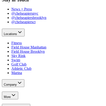
News + Press​​​​‌ ‍ ​‍​‍‌‍ ‌ ​‍‌‍‍‌‌‍‌ ‌‍‍‌‌‍ ‍​‍​‍​ ‍‍​‍​‍‌ ​ ‌‍​‌‌‍ ‍‌‍‍‌‌ ‌​‌ ‍‌​‍ ‍‌‍‍‌‌‍ ​‍​‍​‍ ​​‍​‍‌‍‍​‌ ​‍‌‍‌‌‌‍‌‍​‍​‍​ ‍‍​‍​‍‌‍‍​‌ ‌​‌ ‌​‌ ​​‌ ​ ​ ‍‍​‍ ​‍ ‌‍​ ‌‍‍​‌‍‌‌‌‍ ​‌ ​ ‌‍‌‌‌‍​‌‌ ​​‌‍‍‌‌‍‌‌‌ ​‍‌ ​ ​‍ ‍‌ ​ ‌‍​‌‌‍ ‍‌‍‍‌‌ ‌​‌ ‍‌​‍ ‍‌ ​ ‌ ‌​‌ ‌‌‌‍‌​‌‍‍‌‌‍ ​‍ ‌‍‍‌‌‍ ‍‌ ‌​‌‍‌‌‌‍ ‍‌ ‌​​‍ ‌‍‌‌‌‍‌​‌‍‍‌‌ ‌​​‍ ‌‍ ‌‌‍ ‌‍‌​‌‍‌‌​ ‌‌ ​​‌ ​‍‌‍‌‌‌ ​ ‌‍‌‌‌‍ ‍‌ ‌​‌‍​‌‌ ‌​‌‍‍‌‌‍ ‌‍ ‍​ ‍ ‌‍‍‌‌‍‌​​ ‌‌‍‌‍‌‍ ‌‍ ‌ ‌​‌‍‌‌‌ ​‍​ ‍ ‌ ‌​‌ ‍‌‌ ​​‌‍‌‌​ ‌‌‍‌‍‌‍ ‌‍ ‌ ‌​‌‍‌‌‌ ​‍​ ‍ ‌ ​​‌‍​‌‌ ‌​‌‍‍​​ ‌‌‍​ ‌‍ ‌‍ ​‌ ‌‌‌‍ ‌‌‍ ‍‌ ​ ​‍‌‌​ ‌‌‌​​‍‌‌ ‌‍‍ ‌‍‌‌‌ ‍‌​‍‌‌​ ​ ‌​‌​​‍‌‌​ ​ ‌​‌​​‍‌‌​ ​‍​ ​‍​ ‍​‌‍​‍‌‍‌​​ ​‌‌‍​‍‌‍‌‌‌‍‌‌‌‍‌​‌‍​‌​ ​‍‌‍‌‌‌‍​‌​‍‌‌​ ​‍​ ​‍​‍‌‌​ ‌‌‌​‌​​‍ ‍‌‍ ​‌‍‍‌‌‍ ‍‌‍‍ ‌ ​ ​‍‌‌​ ‌‌‌​​‍‌‌ ‌‍‍ ‌‍‌‌‌ ‍‌​‍‌‌​ ​ ‌​‌​​‍‌‌​ ​ ‌​‌​​‍‌‌​ ​‍​ ​‍‌‍‌‍​ ‌‌​ ​‍​ ‍‌‌‍​‌‌‍‌​​ ‍​‌‍​‍​ ‍‌​ ​‍​ ‌​​ ​ ​‍‌‌​ ​‍​ ​‍​‍‌‌​ ‌‌‌​‌​​‍ ‍‌‍ ‍‌‍​‌‌‍ ‌‌‍‌‌​ ‌‍​‍‌‍​‌‌ ​ ‌‍‌‌‌‌‌‌‌ ​‍‌‍ ​​ ‌‌‍‍​‌ ‌​‌ ‌​‌ ​​‌ ​ ​‍‌‌​ ​ ‌​​‌​‍‌‌​ ​‍‌​‌‍​‍‌‌​ ​‍‌​‌‍‌‍​ ‌‍‍​‌‍‌‌‌‍ ​‌ ​ ‌‍‌‌‌‍​‌‌ ​​‌‍‍‌‌‍‌‌‌ ​‍‌ ​ ​‍ ‍‌ ​ ‌‍​‌‌‍ ‍‌‍‍‌‌ ‌​‌ ‍‌​‍ ‍‌ ​ ‌ ‌​‌ ‌‌‌‍‌​‌‍‍‌‌‍ ​‍‌‍‌‍‍‌‌‍‌​​ ‌‌‍‌‍‌‍ ‌‍ ‌ ‌​‌‍‌‌‌ ​‍​‍‌‍‌ ‌​‌ ‍‌‌ ​​‌‍‌‌​ ‌‌‍‌‍‌‍ ‌‍ ‌ ‌​‌‍‌‌‌ ​‍​‍‌‍‌ ​​‌‍​‌‌ ‌​‌‍‍​​ ‌‌‍​ ‌‍ ‌‍ ​‌ ‌‌‌‍ ‌‌‍ ‍‌ ​ ​‍‌‌​ ‌‌‌​​‍‌‌ ‌‍‍ ‌‍‌‌‌ ‍‌​‍‌‌​ ​ ‌​‌​​‍‌‌​ ​ ‌​‌​​‍‌‌​ ​‍​ ​‍​ ‍​‌‍​‍‌‍‌​​ ​‌‌‍​‍‌‍‌‌‌‍‌‌‌‍‌​‌‍​‌​ ​‍‌‍‌‌‌‍​‌​‍‌‌​ ​‍​ ​‍​‍‌‌​ ‌‌‌​‌​​‍ ‍‌‍ ​‌‍‍‌‌‍ ‍‌‍‍ ‌ ​ ​‍‌‌​ ‌‌‌​​‍‌‌ ‌‍‍ ‌‍‌‌‌ ‍‌​‍‌‌​ ​ ‌​‌​​‍‌‌​ ​ ‌​‌​​‍‌‌​ ​‍​ ​‍‌‍‌‍​ ‌‌​ ​‍​ ‍‌‌‍​‌‌‍‌​​ ‍​‌‍​‍​ ‍‌​ ​‍​ ‌​​ ​ ​‍‌‌​ ​‍​ ​‍​‍‌‌​ ‌‌‌​‌​​‍ ‍‌‍ ‍‌‍​‌‌‍ ‌‌‍‌‌​‍‌‍‌ ​​‌‍‌‌‌ ​‍‌ ​ ‌ ​​‌‍‌‌‌‍​ ‌ ‌​‌‍‍‌‌ ‌‍‌‍‌‌​ ‌‌ ​​‌ ‌‌‌‍​‍‌‍ ​‌‍‍‌‌ ​ ‌‍‍​‌‍‌‌‌‍‌​​‍​‍‌ ‌
@chelseapiersnyc​​​​‌ ‍ ​‍​‍‌‍ ‌ ​‍‌‍‍‌‌‍‌ ‌‍‍‌‌‍ ‍​‍​‍​ ‍‍​‍​‍‌ ​ ‌‍​‌‌‍ ‍‌‍‍‌‌ ‌​‌ ‍‌​‍ ‍‌‍‍‌‌‍ ​‍​‍​‍ ​​‍​‍‌‍‍​‌ ​‍‌‍‌‌‌‍‌‍​‍​‍​ ‍‍​‍​‍‌‍‍​‌ ‌​‌ ‌​‌ ​​‌ ​ ​ ‍‍​‍ ​‍ ‌‍​ ‌‍‍​‌‍‌‌‌‍ ​‌ ​ ‌‍‌‌‌‍​‌‌ ​​‌‍‍‌‌‍‌‌‌ ​‍‌ ​ ​‍ ‍‌ ​ ‌‍​‌‌‍ ‍‌‍‍‌‌ ‌​‌ ‍‌​‍ ‍‌ ​ ‌ ‌​‌ ‌‌‌‍‌​‌‍‍‌‌‍ ​‍ ‌‍‍‌‌‍ ‍‌ ‌​‌‍‌‌‌‍ ‍‌ ‌​​‍ ‌‍‌‌‌‍‌​‌‍‍‌‌ ‌​​‍ ‌‍ ‌‌‍ ‌‍‌​‌‍‌‌​ ‌‌ ​​‌ ​‍‌‍‌‌‌ ​ ‌‍‌‌‌‍ ‍‌ ‌​‌‍​‌‌ ‌​‌‍‍‌‌‍ ‌‍ ‍​ ‍ ‌‍‍‌‌‍‌​​ ‌‌‍‌‍‌‍ ‌‍ ‌ ‌​‌‍‌‌‌ ​‍​ ‍ ‌ ‌​‌ ‍‌‌ ​​‌‍‌‌​ ‌‌‍‌‍‌‍ ‌‍ ‌ ‌​‌‍‌‌‌ ​‍​ ‍ ‌ ​​‌‍​‌‌ ‌​‌‍‍​​ ‌‌‍​ ‌‍ ‌‍ ​‌ ‌‌‌‍ ‌‌‍ ‍‌ ​ ​‍‌‌​ ‌‌‌​​‍‌‌ ‌‍‍ ‌‍‌‌‌ ‍‌​‍‌‌​ ​ ‌​‌​​‍‌‌​ ​ ‌​‌​​‍‌‌​ ​‍​ ​‍​ ‍​‌‍​‍‌‍‌​​ ​‌‌‍​‍‌‍‌‌‌‍‌‌‌‍‌​‌‍​‌​ ​‍‌‍‌‌‌‍​‌​‍‌‌​ ​‍​ ​‍​‍‌‌​ ‌‌‌​‌​​‍ ‍‌‍ ​‌‍‍‌‌‍ ‍‌‍‍ ‌ ​ ​‍‌‌​ ‌‌‌​​‍‌‌ ‌‍‍ ‌‍‌‌‌ ‍‌​‍‌‌​ ​ ‌​‌​​‍‌‌​ ​ ‌​‌​​‍‌‌​ ​‍​ ​‍​ ‌​​ ​ ​ ​​‌‍‌‌‌‍​ ‌‍​‌​ ​​​ ‌​‌‍‌‌‌‍‌‍​ ‌​​ ‍‌​‍‌‌​ ​‍​ ​‍​‍‌‌​ ‌‌‌​‌​​‍ ‍‌‍ ‍‌‍​‌‌‍ ‌‌‍‌‌​ ‌‍​‍‌‍​‌‌ ​ ‌‍‌‌‌‌‌‌‌ ​‍‌‍ ​​ ‌‌‍‍​‌ ‌​‌ ‌​‌ ​​‌ ​ ​‍‌‌​ ​ ‌​​‌​‍‌‌​ ​‍‌​‌‍​‍‌‌​ ​‍‌​‌‍‌‍​ ‌‍‍​‌‍‌‌‌‍ ​‌ ​ ‌‍‌‌‌‍​‌‌ ​​‌‍‍‌‌‍‌‌‌ ​‍‌ ​ ​‍ ‍‌ ​ ‌‍​‌‌‍ ‍‌‍‍‌‌ ‌​‌ ‍‌​‍ ‍‌ ​ ‌ ‌​‌ ‌‌‌‍‌​‌‍‍‌‌‍ ​‍‌‍‌‍‍‌‌‍‌​​ ‌‌‍‌‍‌‍ ‌‍ ‌ ‌​‌‍‌‌‌ ​‍​‍‌‍‌ ‌​‌ ‍‌‌ ​​‌‍‌‌​ ‌‌‍‌‍‌‍ ‌‍ ‌ ‌​‌‍‌‌‌ ​‍​‍‌‍‌ ​​‌‍​‌‌ ‌​‌‍‍​​ ‌‌‍​ ‌‍ ‌‍ ​‌ ‌‌‌‍ ‌‌‍ ‍‌ ​ ​‍‌‌​ ‌‌‌​​‍‌‌ ‌‍‍ ‌‍‌‌‌ ‍‌​‍‌‌​ ​ ‌​‌​​‍‌‌​ ​ ‌​‌​​‍‌‌​ ​‍​ ​‍​ ‍​‌‍​‍‌‍‌​​ ​‌‌‍​‍‌‍‌‌‌‍‌‌‌‍‌​‌‍​‌​ ​‍‌‍‌‌‌‍​‌​‍‌‌​ ​‍​ ​‍​‍‌‌​ ‌‌‌​‌​​‍ ‍‌‍ ​‌‍‍‌‌‍ ‍‌‍‍ ‌ ​ ​‍‌‌​ ‌‌‌​​‍‌‌ ‌‍‍ ‌‍‌‌‌ ‍‌​‍‌‌​ ​ ‌​‌​​‍‌‌​ ​ ‌​‌​​‍‌‌​ ​‍​ ​‍​ ‌​​ ​ ​ ​​‌‍‌‌‌‍​ ‌‍​‌​ ​​​ ‌​‌‍‌‌‌‍‌‍​ ‌​​ ‍‌​‍‌‌​ ​‍​ ​‍​‍‌‌​ ‌‌‌​‌​​‍ ‍‌‍ ‍‌‍​‌‌‍ ‌‌‍‌‌​‍‌‍‌ ​​‌‍‌‌‌ ​‍‌ ​ ‌ ​​‌‍‌‌‌‍​ ‌ ‌​‌‍‍‌‌ ‌‍‌‍‌‌​ ‌‌ ​​‌ ‌‌‌‍​‍‌‍ ​‌‍‍‌‌ ​ ‌‍‍​‌‍‌‌‌‍‌​​‍​‍‌ ‌
@chelseapiersbrooklyn​​​​‌ ‍ ​‍​‍‌‍ ‌ ​‍‌‍‍‌‌‍‌ ‌‍‍‌‌‍ ‍​‍​‍​ ‍‍​‍​‍‌ ​ ‌‍​‌‌‍ ‍‌‍‍‌‌ ‌​‌ ‍‌​‍ ‍‌‍‍‌‌‍ ​‍​‍​‍ ​​‍​‍‌‍‍​‌ ​‍‌‍‌‌‌‍‌‍​‍​‍​ ‍‍​‍​‍‌‍‍​‌ ‌​‌ ‌​‌ ​​‌ ​ ​ ‍‍​‍ ​‍ ‌‍​ ‌‍‍​‌‍‌‌‌‍ ​‌ ​ ‌‍‌‌‌‍​‌‌ ​​‌‍‍‌‌‍‌‌‌ ​‍‌ ​ ​‍ ‍‌ ​ ‌‍​‌‌‍ ‍‌‍‍‌‌ ‌​‌ ‍‌​‍ ‍‌ ​ ‌ ‌​‌ ‌‌‌‍‌​‌‍‍‌‌‍ ​‍ ‌‍‍‌‌‍ ‍‌ ‌​‌‍‌‌‌‍ ‍‌ ‌​​‍ ‌‍‌‌‌‍‌​‌‍‍‌‌ ‌​​‍ ‌‍ ‌‌‍ ‌‍‌​‌‍‌‌​ ‌‌ ​​‌ ​‍‌‍‌‌‌ ​ ‌‍‌‌‌‍ ‍‌ ‌​‌‍​‌‌ ‌​‌‍‍‌‌‍ ‌‍ ‍​ ‍ ‌‍‍‌‌‍‌​​ ‌‌‍‌‍‌‍ ‌‍ ‌ ‌​‌‍‌‌‌ ​‍​ ‍ ‌ ‌​‌ ‍‌‌ ​​‌‍‌‌​ ‌‌‍‌‍‌‍ ‌‍ ‌ ‌​‌‍‌‌‌ ​‍​ ‍ ‌ ​​‌‍​‌‌ ‌​‌‍‍​​ ‌‌‍​ ‌‍ ‌‍ ​‌ ‌‌‌‍ ‌‌‍ ‍‌ ​ ​‍‌‌​ ‌‌‌​​‍‌‌ ‌‍‍ ‌‍‌‌‌ ‍‌​‍‌‌​ ​ ‌​‌​​‍‌‌​ ​ ‌​‌​​‍‌‌​ ​‍​ ​‍​ ‍​‌‍​‍‌‍‌​​ ​‌‌‍​‍‌‍‌‌‌‍‌‌‌‍‌​‌‍​‌​ ​‍‌‍‌‌‌‍​‌​‍‌‌​ ​‍​ ​‍​‍‌‌​ ‌‌‌​‌​​‍ ‍‌‍ ​‌‍‍‌‌‍ ‍‌‍‍ ‌ ​ ​‍‌‌​ ‌‌‌​​‍‌‌ ‌‍‍ ‌‍‌‌‌ ‍‌​‍‌‌​ ​ ‌​‌​​‍‌‌​ ​ ‌​‌​​‍‌‌​ ​‍​ ​‍​ ​ ​ ‌ ​ ‍​​ ​‌‌‍‌​​ ​‍‌‍‌​‌‍​‍‌‍‌‌​ ‌ ​ ​‍​ ​​​ ‌‍​ ‍‌​ ‌‌​ ​ ​ ​‍​ ‌​‌‍‌‍‌‍‌‍‌‍​‌​ ‌‌​ ‌‌‌‍​‍‌‍​ ‌‍‌‌​ ‌‌‌‍‌‌‌‍​ ‌‍​‌​ ‍​​ ​‍​‍‌‌​ ​‍​ ​‍​‍‌‌​ ‌‌‌​‌​​‍ ‍‌‍ ‍‌‍​‌‌‍ ‌‌‍‌‌​ ‌‍​‍‌‍​‌‌ ​ ‌‍‌‌‌‌‌‌‌ ​‍‌‍ ​​ ‌‌‍‍​‌ ‌​‌ ‌​‌ ​​‌ ​ ​‍‌‌​ ​ ‌​​‌​‍‌‌​ ​‍‌​‌‍​‍‌‌​ ​‍‌​‌‍‌‍​ ‌‍‍​‌‍‌‌‌‍ ​‌ ​ ‌‍‌‌‌‍​‌‌ ​​‌‍‍‌‌‍‌‌‌ ​‍‌ ​ ​‍ ‍‌ ​ ‌‍​‌‌‍ ‍‌‍‍‌‌ ‌​‌ ‍‌​‍ ‍‌ ​ ‌ ‌​‌ ‌‌‌‍‌​‌‍‍‌‌‍ ​‍‌‍‌‍‍‌‌‍‌​​ ‌‌‍‌‍‌‍ ‌‍ ‌ ‌​‌‍‌‌‌ ​‍​‍‌‍‌ ‌​‌ ‍‌‌ ​​‌‍‌‌​ ‌‌‍‌‍‌‍ ‌‍ ‌ ‌​‌‍‌‌‌ ​‍​‍‌‍‌ ​​‌‍​‌‌ ‌​‌‍‍​​ ‌‌‍​ ‌‍ ‌‍ ​‌ ‌‌‌‍ ‌‌‍ ‍‌ ​ ​‍‌‌​ ‌‌‌​​‍‌‌ ‌‍‍ ‌‍‌‌‌ ‍‌​‍‌‌​ ​ ‌​‌​​‍‌‌​ ​ ‌​‌​​‍‌‌​ ​‍​ ​‍​ ‍​‌‍​‍‌‍‌​​ ​‌‌‍​‍‌‍‌‌‌‍‌‌‌‍‌​‌‍​‌​ ​‍‌‍‌‌‌‍​‌​‍‌‌​ ​‍​ ​‍​‍‌‌​ ‌‌‌​‌​​‍ ‍‌‍ ​‌‍‍‌‌‍ ‍‌‍‍ ‌ ​ ​‍‌‌​ ‌‌‌​​‍‌‌ ‌‍‍ ‌‍‌‌‌ ‍‌​‍‌‌​ ​ ‌​‌​​‍‌‌​ ​ ‌​‌​​‍‌‌​ ​‍​ ​‍​ ​ ​ ‌ ​ ‍​​ ​‌‌‍‌​​ ​‍‌‍‌​‌‍​‍‌‍‌‌​ ‌ ​ ​‍​ ​​​ ‌‍​ ‍‌​ ‌‌​ ​ ​ ​‍​ ‌​‌‍‌‍‌‍‌‍‌‍​‌​ ‌‌​ ‌‌‌‍​‍‌‍​ ‌‍‌‌​ ‌‌‌‍‌‌‌‍​ ‌‍​‌​ ‍​​ ​‍​‍‌‌​ ​‍​ ​‍​‍‌‌​ ‌‌‌​‌​​‍ ‍‌‍ ‍‌‍​‌‌‍ ‌‌‍‌‌​‍‌‍‌ ​​‌‍‌‌‌ ​‍‌ ​ ‌ ​​‌‍‌‌‌‍​ ‌ ‌​‌‍‍‌‌ ‌‍‌‍‌‌​ ‌‌ ​​‌ ‌‌‌‍​‍‌‍ ​‌‍‍‌‌ ​ ‌‍‍​‌‍‌‌‌‍‌​​‍​‍‌ ‌
@chelseapiersct​​​​‌ ‍ ​‍​‍‌‍ ‌ ​‍‌‍‍‌‌‍‌ ‌‍‍‌‌‍ ‍​‍​‍​ ‍‍​‍​‍‌ ​ ‌‍​‌‌‍ ‍‌‍‍‌‌ ‌​‌ ‍‌​‍ ‍‌‍‍‌‌‍ ​‍​‍​‍ ​​‍​‍‌‍‍​‌ ​‍‌‍‌‌‌‍‌‍​‍​‍​ ‍‍​‍​‍‌‍‍​‌ ‌​‌ ‌​‌ ​​‌ ​ ​ ‍‍​‍ ​‍ ‌‍​ ‌‍‍​‌‍‌‌‌‍ ​‌ ​ ‌‍‌‌‌‍​‌‌ ​​‌‍‍‌‌‍‌‌‌ ​‍‌ ​ ​‍ ‍‌ ​ ‌‍​‌‌‍ ‍‌‍‍‌‌ ‌​‌ ‍‌​‍ ‍‌ ​ ‌ ‌​‌ ‌‌‌‍‌​‌‍‍‌‌‍ ​‍ ‌‍‍‌‌‍ ‍‌ ‌​‌‍‌‌‌‍ ‍‌ ‌​​‍ ‌‍‌‌‌‍‌​‌‍‍‌‌ ‌​​‍ ‌‍ ‌‌‍ ‌‍‌​‌‍‌‌​ ‌‌ ​​‌ ​‍‌‍‌‌‌ ​ ‌‍‌‌‌‍ ‍‌ ‌​‌‍​‌‌ ‌​‌‍‍‌‌‍ ‌‍ ‍​ ‍ ‌‍‍‌‌‍‌​​ ‌‌‍‌‍‌‍ ‌‍ ‌ ‌​‌‍‌‌‌ ​‍​ ‍ ‌ ‌​‌ ‍‌‌ ​​‌‍‌‌​ ‌‌‍‌‍‌‍ ‌‍ ‌ ‌​‌‍‌‌‌ ​‍​ ‍ ‌ ​​‌‍​‌‌ ‌​‌‍‍​​ ‌‌‍​ ‌‍ ‌‍ ​‌ ‌‌‌‍ ‌‌‍ ‍‌ ​ ​‍‌‌​ ‌‌‌​​‍‌‌ ‌‍‍ ‌‍‌‌‌ ‍‌​‍‌‌​ ​ ‌​‌​​‍‌‌​ ​ ‌​‌​​‍‌‌​ ​‍​ ​‍​ ‍​‌‍​‍‌‍‌​​ ​‌‌‍​‍‌‍‌‌‌‍‌‌‌‍‌​‌‍​‌​ ​‍‌‍‌‌‌‍​‌​‍‌‌​ ​‍​ ​‍​‍‌‌​ ‌‌‌​‌​​‍ ‍‌‍ ​‌‍‍‌‌‍ ‍‌‍‍ ‌ ​ ​‍‌‌​ ‌‌‌​​‍‌‌ ‌‍‍ ‌‍‌‌‌ ‍‌​‍‌‌​ ​ ‌​‌​​‍‌‌​ ​ ‌​‌​​‍‌‌​ ​‍​ ​‍‌‍​‌‌‍‌​​ ‌ ‌‍‌‌‌‍​ ​ ‌‌​ ‌‍​ ‌​​ ​​​ ‌ ‌‍​‍‌‍​‌‌‍‌​​ ‌‍‌‍‌‍​ ‍​​ ‍‌‌‍‌‍‌‍​‍​ ‌‍‌‍​‍​ ​​​ ‌​​ ​ ‌‍‌​‌‍​‍​ ​‌​ ‌‍​ ​ ​ ‌ ​ ​‌​ ‌‍​‍‌‌​ ​‍​ ​‍​‍‌‌​ ‌‌‌​‌​​‍ ‍‌‍ ‍‌‍​‌‌‍ ‌‌‍‌‌​ ‌‍​‍‌‍​‌‌ ​ ‌‍‌‌‌‌‌‌‌ ​‍‌‍ ​​ ‌‌‍‍​‌ ‌​‌ ‌​‌ ​​‌ ​ ​‍‌‌​ ​ ‌​​‌​‍‌‌​ ​‍‌​‌‍​‍‌‌​ ​‍‌​‌‍‌‍​ ‌‍‍​‌‍‌‌‌‍ ​‌ ​ ‌‍‌‌‌‍​‌‌ ​​‌‍‍‌‌‍‌‌‌ ​‍‌ ​ ​‍ ‍‌ ​ ‌‍​‌‌‍ ‍‌‍‍‌‌ ‌​‌ ‍‌​‍ ‍‌ ​ ‌ ‌​‌ ‌‌‌‍‌​‌‍‍‌‌‍ ​‍‌‍‌‍‍‌‌‍‌​​ ‌‌‍‌‍‌‍ ‌‍ ‌ ‌​‌‍‌‌‌ ​‍​‍‌‍‌ ‌​‌ ‍‌‌ ​​‌‍‌‌​ ‌‌‍‌‍‌‍ ‌‍ ‌ ‌​‌‍‌‌‌ ​‍​‍‌‍‌ ​​‌‍​‌‌ ‌​‌‍‍​​ ‌‌‍​ ‌‍ ‌‍ ​‌ ‌‌‌‍ ‌‌‍ ‍‌ ​ ​‍‌‌​ ‌‌‌​​‍‌‌ ‌‍‍ ‌‍‌‌‌ ‍‌​‍‌‌​ ​ ‌​‌​​‍‌‌​ ​ ‌​‌​​‍‌‌​ ​‍​ ​‍​ ‍​‌‍​‍‌‍‌​​ ​‌‌‍​‍‌‍‌‌‌‍‌‌‌‍‌​‌‍​‌​ ​‍‌‍‌‌‌‍​‌​‍‌‌​ ​‍​ ​‍​‍‌‌​ ‌‌‌​‌​​‍ ‍‌‍ ​‌‍‍‌‌‍ ‍‌‍‍ ‌ ​ ​‍‌‌​ ‌‌‌​​‍‌‌ ‌‍‍ ‌‍‌‌‌ ‍‌​‍‌‌​ ​ ‌​‌​​‍‌‌​ ​ ‌​‌​​‍‌‌​ ​‍​ ​‍‌‍​‌‌‍‌​​ ‌ ‌‍‌‌‌‍​ ​ ‌‌​ ‌‍​ ‌​​ ​​​ ‌ ‌‍​‍‌‍​‌‌‍‌​​ ‌‍‌‍‌‍​ ‍​​ ‍‌‌‍‌‍‌‍​‍​ ‌‍‌‍​‍​ ​​​ ‌​​ ​ ‌‍‌​‌‍​‍​ ​‌​ ‌‍​ ​ ​ ‌ ​ ​‌​ ‌‍​‍‌‌​ ​‍​ ​‍​‍‌‌​ ‌‌‌​‌​​‍ ‍‌‍ ‍‌‍​‌‌‍ ‌‌‍‌‌​‍‌‍‌ ​​‌‍‌‌‌ ​‍‌ ​ ‌ ​​‌‍‌‌‌‍​ ‌ ‌​‌‍‍‌‌ ‌‍‌‍‌‌​ ‌‌ ​​‌ ‌‌‌‍​‍‌‍ ​‌‍‍‌‌ ​ ‌‍‍​‌‍‌‌‌‍‌​​‍​‍‌ ‌
Locations​​​​‌ ‍ ​‍​‍‌‍ ‌ ​‍‌‍‍‌‌‍‌ ‌‍‍‌‌‍ ‍​‍​‍​ ‍‍​‍​‍‌ ​ ‌‍​‌‌‍ ‍‌‍‍‌‌ ‌​‌ ‍‌​‍ ‍‌‍‍‌‌‍ ​‍​‍​‍ ​​‍​‍‌‍‍​‌ ​‍‌‍‌‌‌‍‌‍​‍​‍​ ‍‍​‍​‍‌‍‍​‌ ‌​‌ ‌​‌ ​​‌ ​ ​ ‍‍​‍ ​‍ ‌‍​ ‌‍‍​‌‍‌‌‌‍ ​‌ ​ ‌‍‌‌‌‍​‌‌ ​​‌‍‍‌‌‍‌‌‌ ​‍‌ ​ ​‍ ‍‌ ​ ‌‍​‌‌‍ ‍‌‍‍‌‌ ‌​‌ ‍‌​‍ ‍‌ ​ ‌ ‌​‌ ‌‌‌‍‌​‌‍‍‌‌‍ ​‍ ‌‍‍‌‌‍ ‍‌ ‌​‌‍‌‌‌‍ ‍‌ ‌​​‍ ‌‍‌‌‌‍‌​‌‍‍‌‌ ‌​​‍ ‌‍ ‌‌‍ ‌‍‌​‌‍‌‌​ ‌‌ ​​‌ ​‍‌‍‌‌‌ ​ ‌‍‌‌‌‍ ‍‌ ‌​‌‍​‌‌ ‌​‌‍‍‌‌‍ ‌‍ ‍​ ‍ ‌‍‍‌‌‍‌​​ ‌‌‍‌‍‌‍ ‌‍ ‌ ‌​‌‍‌‌‌ ​‍​ ‍ ‌ ‌​‌ ‍‌‌ ​​‌‍‌‌​ ‌‌‍‌‍‌‍ ‌‍ ‌ ‌​‌‍‌‌‌ ​‍​ ‍ ‌ ​​‌‍​‌‌ ‌​‌‍‍​​ ‌‌‍​ ‌‍ ‌‍ ​‌ ‌‌‌‍ ‌‌‍ ‍‌ ​ ​‍‌‌​ ‌‌‌​​‍‌‌ ‌‍‍ ‌‍‌‌‌ ‍‌​‍‌‌​ ​ ‌​‌​​‍‌‌​ ​ ‌​‌​​‍‌‌​ ​‍​ ​‍‌‍‌‌‌‍​‍​ ​‍​ ‍​‌‍​ ​ ‌‌‌‍​ ‌‍​ ‌‍‌‌‌‍​‍‌‍​‌​ ​‌​‍‌‌​ ​‍​ ​‍​‍‌‌​ ‌‌‌​‌​​‍ ‍‌ ‌​‌‍‍‌‌ ‌​‌‍ ​‌‍‌‌​ ‌‍​‍‌‍​‌‌ ​ ‌‍‌‌‌‌‌‌‌ ​‍‌‍ ​​ ‌‌‍‍​‌ ‌​‌ ‌​‌ ​​‌ ​ ​‍‌‌​ ​ ‌​​‌​‍‌‌​ ​‍‌​‌‍​‍‌‌​ ​‍‌​‌‍‌‍​ ‌‍‍​‌‍‌‌‌‍ ​‌ ​ ‌‍‌‌‌‍​‌‌ ​​‌‍‍‌‌‍‌‌‌ ​‍‌ ​ ​‍ ‍‌ ​ ‌‍​‌‌‍ ‍‌‍‍‌‌ ‌​‌ ‍‌​‍ ‍‌ ​ ‌ ‌​‌ ‌‌‌‍‌​‌‍‍‌‌‍ ​‍‌‍‌‍‍‌‌‍‌​​ ‌‌‍‌‍‌‍ ‌‍ ‌ ‌​‌‍‌‌‌ ​‍​‍‌‍‌ ‌​‌ ‍‌‌ ​​‌‍‌‌​ ‌‌‍‌‍‌‍ ‌‍ ‌ ‌​‌‍‌‌‌ ​‍​‍‌‍‌ ​​‌‍​‌‌ ‌​‌‍‍​​ ‌‌‍​ ‌‍ ‌‍ ​‌ ‌‌‌‍ ‌‌‍ ‍‌ ​ ​‍‌‌​ ‌‌‌​​‍‌‌ ‌‍‍ ‌‍‌‌‌ ‍‌​‍‌‌​ ​ ‌​‌​​‍‌‌​ ​ ‌​‌​​‍‌‌​ ​‍​ ​‍‌‍‌‌‌‍​‍​ ​‍​ ‍​‌‍​ ​ ‌‌‌‍​ ‌‍​ ‌‍‌‌‌‍​‍‌‍​‌​ ​‌​‍‌‌​ ​‍​ ​‍​‍‌‌​ ‌‌‌​‌​​‍ ‍‌ ‌​‌‍‍‌‌ ‌​‌‍ ​‌‍‌‌​‍‌‍‌ ​​‌‍‌‌‌ ​‍‌ ​ ‌ ​​‌‍‌‌‌‍​ ‌ ‌​‌‍‍‌‌ ‌‍‌‍‌‌​ ‌‌ ​​‌ ‌‌‌‍​‍‌‍ ​‌‍‍‌‌ ​ ‌‍‍​‌‍‌‌‌‍‌​​‍​‍‌ ‌
Fitness​​​​‌ ‍ ​‍​‍‌‍ ‌ ​‍‌‍‍‌‌‍‌ ‌‍‍‌‌‍ ‍​‍​‍​ ‍‍​‍​‍‌ ​ ‌‍​‌‌‍ ‍‌‍‍‌‌ ‌​‌ ‍‌​‍ ‍‌‍‍‌‌‍ ​‍​‍​‍ ​​‍​‍‌‍‍​‌ ​‍‌‍‌‌‌‍‌‍​‍​‍​ ‍‍​‍​‍‌‍‍​‌ ‌​‌ ‌​‌ ​​‌ ​ ​ ‍‍​‍ ​‍ ‌‍​ ‌‍‍​‌‍‌‌‌‍ ​‌ ​ ‌‍‌‌‌‍​‌‌ ​​‌‍‍‌‌‍‌‌‌ ​‍‌ ​ ​‍ ‍‌ ​ ‌‍​‌‌‍ ‍‌‍‍‌‌ ‌​‌ ‍‌​‍ ‍‌ ​ ‌ ‌​‌ ‌‌‌‍‌​‌‍‍‌‌‍ ​‍ ‌‍‍‌‌‍ ‍‌ ‌​‌‍‌‌‌‍ ‍‌ ‌​​‍ ‌‍‌‌‌‍‌​‌‍‍‌‌ ‌​​‍ ‌‍ ‌‌‍ ‌‍‌​‌‍‌‌​ ‌‌ ​​‌ ​‍‌‍‌‌‌ ​ ‌‍‌‌‌‍ ‍‌ ‌​‌‍​‌‌ ‌​‌‍‍‌‌‍ ‌‍ ‍​ ‍ ‌‍‍‌‌‍‌​​ ‌‌‍‌‍‌‍ ‌‍ ‌ ‌​‌‍‌‌‌ ​‍​ ‍ ‌ ‌​‌ ‍‌‌ ​​‌‍‌‌​ ‌‌‍‌‍‌‍ ‌‍ ‌ ‌​‌‍‌‌‌ ​‍​ ‍ ‌ ​​‌‍​‌‌ ‌​‌‍‍​​ ‌‌‍​ ‌‍ ‌‍ ​‌ ‌‌‌‍ ‌‌‍ ‍‌ ​ ​‍‌‌​ ‌‌‌​​‍‌‌ ‌‍‍ ‌‍‌‌‌ ‍‌​‍‌‌​ ​ ‌​‌​​‍‌‌​ ​ ‌​‌​​‍‌‌​ ​‍​ ​‍‌‍‌‌‌‍​‍​ ​‍​ ‍​‌‍​ ​ ‌‌‌‍​ ‌‍​ ‌‍‌‌‌‍​‍‌‍​‌​ ​‌​‍‌‌​ ​‍​ ​‍​‍‌‌​ ‌‌‌​‌​​‍ ‍‌‍ ​‌‍‍‌‌‍ ‍‌‍‍ ‌ ​ ​‍‌‌​ ‌‌‌​​‍‌‌ ‌‍‍ ‌‍‌‌‌ ‍‌​‍‌‌​ ​ ‌​‌​​‍‌‌​ ​ ‌​‌​​‍‌‌​ ​‍​ ​‍​ ​‍​ ​ ​ ​ ‌‍​ ‌‍‌‌​ ‍​​ ‌‍​ ​‌​ ‌​‌‍​‌‌‍​ ​ ‍‌​‍‌‌​ ​‍​ ​‍​‍‌‌​ ‌‌‌​‌​​‍ ‍‌‍ ‍‌‍​‌‌‍ ‌‌‍‌‌​ ‌‍​‍‌‍​‌‌ ​ ‌‍‌‌‌‌‌‌‌ ​‍‌‍ ​​ ‌‌‍‍​‌ ‌​‌ ‌​‌ ​​‌ ​ ​‍‌‌​ ​ ‌​​‌​‍‌‌​ ​‍‌​‌‍​‍‌‌​ ​‍‌​‌‍‌‍​ ‌‍‍​‌‍‌‌‌‍ ​‌ ​ ‌‍‌‌‌‍​‌‌ ​​‌‍‍‌‌‍‌‌‌ ​‍‌ ​ ​‍ ‍‌ ​ ‌‍​‌‌‍ ‍‌‍‍‌‌ ‌​‌ ‍‌​‍ ‍‌ ​ ‌ ‌​‌ ‌‌‌‍‌​‌‍‍‌‌‍ ​‍‌‍‌‍‍‌‌‍‌​​ ‌‌‍‌‍‌‍ ‌‍ ‌ ‌​‌‍‌‌‌ ​‍​‍‌‍‌ ‌​‌ ‍‌‌ ​​‌‍‌‌​ ‌‌‍‌‍‌‍ ‌‍ ‌ ‌​‌‍‌‌‌ ​‍​‍‌‍‌ ​​‌‍​‌‌ ‌​‌‍‍​​ ‌‌‍​ ‌‍ ‌‍ ​‌ ‌‌‌‍ ‌‌‍ ‍‌ ​ ​‍‌‌​ ‌‌‌​​‍‌‌ ‌‍‍ ‌‍‌‌‌ ‍‌​‍‌‌​ ​ ‌​‌​​‍‌‌​ ​ ‌​‌​​‍‌‌​ ​‍​ ​‍‌‍‌‌‌‍​‍​ ​‍​ ‍​‌‍​ ​ ‌‌‌‍​ ‌‍​ ‌‍‌‌‌‍​‍‌‍​‌​ ​‌​‍‌‌​ ​‍​ ​‍​‍‌‌​ ‌‌‌​‌​​‍ ‍‌‍ ​‌‍‍‌‌‍ ‍‌‍‍ ‌ ​ ​‍‌‌​ ‌‌‌​​‍‌‌ ‌‍‍ ‌‍‌‌‌ ‍‌​‍‌‌​ ​ ‌​‌​​‍‌‌​ ​ ‌​‌​​‍‌‌​ ​‍​ ​‍​ ​‍​ ​ ​ ​ ‌‍​ ‌‍‌‌​ ‍​​ ‌‍​ ​‌​ ‌​‌‍​‌‌‍​ ​ ‍‌​‍‌‌​ ​‍​ ​‍​‍‌‌​ ‌‌‌​‌​​‍ ‍‌‍ ‍‌‍​‌‌‍ ‌‌‍‌‌​‍‌‍‌ ​​‌‍‌‌‌ ​‍‌ ​ ‌ ​​‌‍‌‌‌‍​ ‌ ‌​‌‍‍‌‌ ‌‍‌‍‌‌​ ‌‌ ​​‌ ‌‌‌‍​‍‌‍ ​‌‍‍‌‌ ​ ‌‍‍​‌‍‌‌‌‍‌​​‍​‍‌ ‌
Field House Manhattan​​​​‌ ‍ ​‍​‍‌‍ ‌ ​‍‌‍‍‌‌‍‌ ‌‍‍‌‌‍ ‍​‍​‍​ ‍‍​‍​‍‌ ​ ‌‍​‌‌‍ ‍‌‍‍‌‌ ‌​‌ ‍‌​‍ ‍‌‍‍‌‌‍ ​‍​‍​‍ ​​‍​‍‌‍‍​‌ ​‍‌‍‌‌‌‍‌‍​‍​‍​ ‍‍​‍​‍‌‍‍​‌ ‌​‌ ‌​‌ ​​‌ ​ ​ ‍‍​‍ ​‍ ‌‍​ ‌‍‍​‌‍‌‌‌‍ ​‌ ​ ‌‍‌‌‌‍​‌‌ ​​‌‍‍‌‌‍‌‌‌ ​‍‌ ​ ​‍ ‍‌ ​ ‌‍​‌‌‍ ‍‌‍‍‌‌ ‌​‌ ‍‌​‍ ‍‌ ​ ‌ ‌​‌ ‌‌‌‍‌​‌‍‍‌‌‍ ​‍ ‌‍‍‌‌‍ ‍‌ ‌​‌‍‌‌‌‍ ‍‌ ‌​​‍ ‌‍‌‌‌‍‌​‌‍‍‌‌ ‌​​‍ ‌‍ ‌‌‍ ‌‍‌​‌‍‌‌​ ‌‌ ​​‌ ​‍‌‍‌‌‌ ​ ‌‍‌‌‌‍ ‍‌ ‌​‌‍​‌‌ ‌​‌‍‍‌‌‍ ‌‍ ‍​ ‍ ‌‍‍‌‌‍‌​​ ‌‌‍‌‍‌‍ ‌‍ ‌ ‌​‌‍‌‌‌ ​‍​ ‍ ‌ ‌​‌ ‍‌‌ ​​‌‍‌‌​ ‌‌‍‌‍‌‍ ‌‍ ‌ ‌​‌‍‌‌‌ ​‍​ ‍ ‌ ​​‌‍​‌‌ ‌​‌‍‍​​ ‌‌‍​ ‌‍ ‌‍ ​‌ ‌‌‌‍ ‌‌‍ ‍‌ ​ ​‍‌‌​ ‌‌‌​​‍‌‌ ‌‍‍ ‌‍‌‌‌ ‍‌​‍‌‌​ ​ ‌​‌​​‍‌‌​ ​ ‌​‌​​‍‌‌​ ​‍​ ​‍‌‍‌‌‌‍​‍​ ​‍​ ‍​‌‍​ ​ ‌‌‌‍​ ‌‍​ ‌‍‌‌‌‍​‍‌‍​‌​ ​‌​‍‌‌​ ​‍​ ​‍​‍‌‌​ ‌‌‌​‌​​‍ ‍‌‍ ​‌‍‍‌‌‍ ‍‌‍‍ ‌ ​ ​‍‌‌​ ‌‌‌​​‍‌‌ ‌‍‍ ‌‍‌‌‌ ‍‌​‍‌‌​ ​ ‌​‌​​‍‌‌​ ​ ‌​‌​​‍‌‌​ ​‍​ ​‍​ ​‌​ ​ ​ ​‌‌‍​‍​ ​​​ ​‌‌‍​‌​ ‌ ​ ​‍​ ​‍​ ‌‍​ ‌​​‍‌‌​ ​‍​ ​‍​‍‌‌​ ‌‌‌​‌​​‍ ‍‌‍ ‍‌‍​‌‌‍ ‌‌‍‌‌​ ‌‍​‍‌‍​‌‌ ​ ‌‍‌‌‌‌‌‌‌ ​‍‌‍ ​​ ‌‌‍‍​‌ ‌​‌ ‌​‌ ​​‌ ​ ​‍‌‌​ ​ ‌​​‌​‍‌‌​ ​‍‌​‌‍​‍‌‌​ ​‍‌​‌‍‌‍​ ‌‍‍​‌‍‌‌‌‍ ​‌ ​ ‌‍‌‌‌‍​‌‌ ​​‌‍‍‌‌‍‌‌‌ ​‍‌ ​ ​‍ ‍‌ ​ ‌‍​‌‌‍ ‍‌‍‍‌‌ ‌​‌ ‍‌​‍ ‍‌ ​ ‌ ‌​‌ ‌‌‌‍‌​‌‍‍‌‌‍ ​‍‌‍‌‍‍‌‌‍‌​​ ‌‌‍‌‍‌‍ ‌‍ ‌ ‌​‌‍‌‌‌ ​‍​‍‌‍‌ ‌​‌ ‍‌‌ ​​‌‍‌‌​ ‌‌‍‌‍‌‍ ‌‍ ‌ ‌​‌‍‌‌‌ ​‍​‍‌‍‌ ​​‌‍​‌‌ ‌​‌‍‍​​ ‌‌‍​ ‌‍ ‌‍ ​‌ ‌‌‌‍ ‌‌‍ ‍‌ ​ ​‍‌‌​ ‌‌‌​​‍‌‌ ‌‍‍ ‌‍‌‌‌ ‍‌​‍‌‌​ ​ ‌​‌​​‍‌‌​ ​ ‌​‌​​‍‌‌​ ​‍​ ​‍‌‍‌‌‌‍​‍​ ​‍​ ‍​‌‍​ ​ ‌‌‌‍​ ‌‍​ ‌‍‌‌‌‍​‍‌‍​‌​ ​‌​‍‌‌​ ​‍​ ​‍​‍‌‌​ ‌‌‌​‌​​‍ ‍‌‍ ​‌‍‍‌‌‍ ‍‌‍‍ ‌ ​ ​‍‌‌​ ‌‌‌​​‍‌‌ ‌‍‍ ‌‍‌‌‌ ‍‌​‍‌‌​ ​ ‌​‌​​‍‌‌​ ​ ‌​‌​​‍‌‌​ ​‍​ ​‍​ ​‌​ ​ ​ ​‌‌‍​‍​ ​​​ ​‌‌‍​‌​ ‌ ​ ​‍​ ​‍​ ‌‍​ ‌​​‍‌‌​ ​‍​ ​‍​‍‌‌​ ‌‌‌​‌​​‍ ‍‌‍ ‍‌‍​‌‌‍ ‌‌‍‌‌​‍‌‍‌ ​​‌‍‌‌‌ ​‍‌ ​ ‌ ​​‌‍‌‌‌‍​ ‌ ‌​‌‍‍‌‌ ‌‍‌‍‌‌​ ‌‌ ​​‌ ‌‌‌‍​‍‌‍ ​‌‍‍‌‌ ​ ‌‍‍​‌‍‌‌‌‍‌​​‍​‍‌ ‌
Field House Brooklyn​​​​‌ ‍ ​‍​‍‌‍ ‌ ​‍‌‍‍‌‌‍‌ ‌‍‍‌‌‍ ‍​‍​‍​ ‍‍​‍​‍‌ ​ ‌‍​‌‌‍ ‍‌‍‍‌‌ ‌​‌ ‍‌​‍ ‍‌‍‍‌‌‍ ​‍​‍​‍ ​​‍​‍‌‍‍​‌ ​‍‌‍‌‌‌‍‌‍​‍​‍​ ‍‍​‍​‍‌‍‍​‌ ‌​‌ ‌​‌ ​​‌ ​ ​ ‍‍​‍ ​‍ ‌‍​ ‌‍‍​‌‍‌‌‌‍ ​‌ ​ ‌‍‌‌‌‍​‌‌ ​​‌‍‍‌‌‍‌‌‌ ​‍‌ ​ ​‍ ‍‌ ​ ‌‍​‌‌‍ ‍‌‍‍‌‌ ‌​‌ ‍‌​‍ ‍‌ ​ ‌ ‌​‌ ‌‌‌‍‌​‌‍‍‌‌‍ ​‍ ‌‍‍‌‌‍ ‍‌ ‌​‌‍‌‌‌‍ ‍‌ ‌​​‍ ‌‍‌‌‌‍‌​‌‍‍‌‌ ‌​​‍ ‌‍ ‌‌‍ ‌‍‌​‌‍‌‌​ ‌‌ ​​‌ ​‍‌‍‌‌‌ ​ ‌‍‌‌‌‍ ‍‌ ‌​‌‍​‌‌ ‌​‌‍‍‌‌‍ ‌‍ ‍​ ‍ ‌‍‍‌‌‍‌​​ ‌‌‍‌‍‌‍ ‌‍ ‌ ‌​‌‍‌‌‌ ​‍​ ‍ ‌ ‌​‌ ‍‌‌ ​​‌‍‌‌​ ‌‌‍‌‍‌‍ ‌‍ ‌ ‌​‌‍‌‌‌ ​‍​ ‍ ‌ ​​‌‍​‌‌ ‌​‌‍‍​​ ‌‌‍​ ‌‍ ‌‍ ​‌ ‌‌‌‍ ‌‌‍ ‍‌ ​ ​‍‌‌​ ‌‌‌​​‍‌‌ ‌‍‍ ‌‍‌‌‌ ‍‌​‍‌‌​ ​ ‌​‌​​‍‌‌​ ​ ‌​‌​​‍‌‌​ ​‍​ ​‍‌‍‌‌‌‍​‍​ ​‍​ ‍​‌‍​ ​ ‌‌‌‍​ ‌‍​ ‌‍‌‌‌‍​‍‌‍​‌​ ​‌​‍‌‌​ ​‍​ ​‍​‍‌‌​ ‌‌‌​‌​​‍ ‍‌‍ ​‌‍‍‌‌‍ ‍‌‍‍ ‌ ​ ​‍‌‌​ ‌‌‌​​‍‌‌ ‌‍‍ ‌‍‌‌‌ ‍‌​‍‌‌​ ​ ‌​‌​​‍‌‌​ ​ ‌​‌​​‍‌‌​ ​‍​ ​‍​ ‌‍​ ‍​​ ‌ ‌‍‌​​ ​‌​ ​‍​ ‌‌​ ‌‍​ ​‍​ ​‌‌‍​ ​ ​‌​‍‌‌​ ​‍​ ​‍​‍‌‌​ ‌‌‌​‌​​‍ ‍‌‍ ‍‌‍​‌‌‍ ‌‌‍‌‌​ ‌‍​‍‌‍​‌‌ ​ ‌‍‌‌‌‌‌‌‌ ​‍‌‍ ​​ ‌‌‍‍​‌ ‌​‌ ‌​‌ ​​‌ ​ ​‍‌‌​ ​ ‌​​‌​‍‌‌​ ​‍‌​‌‍​‍‌‌​ ​‍‌​‌‍‌‍​ ‌‍‍​‌‍‌‌‌‍ ​‌ ​ ‌‍‌‌‌‍​‌‌ ​​‌‍‍‌‌‍‌‌‌ ​‍‌ ​ ​‍ ‍‌ ​ ‌‍​‌‌‍ ‍‌‍‍‌‌ ‌​‌ ‍‌​‍ ‍‌ ​ ‌ ‌​‌ ‌‌‌‍‌​‌‍‍‌‌‍ ​‍‌‍‌‍‍‌‌‍‌​​ ‌‌‍‌‍‌‍ ‌‍ ‌ ‌​‌‍‌‌‌ ​‍​‍‌‍‌ ‌​‌ ‍‌‌ ​​‌‍‌‌​ ‌‌‍‌‍‌‍ ‌‍ ‌ ‌​‌‍‌‌‌ ​‍​‍‌‍‌ ​​‌‍​‌‌ ‌​‌‍‍​​ ‌‌‍​ ‌‍ ‌‍ ​‌ ‌‌‌‍ ‌‌‍ ‍‌ ​ ​‍‌‌​ ‌‌‌​​‍‌‌ ‌‍‍ ‌‍‌‌‌ ‍‌​‍‌‌​ ​ ‌​‌​​‍‌‌​ ​ ‌​‌​​‍‌‌​ ​‍​ ​‍‌‍‌‌‌‍​‍​ ​‍​ ‍​‌‍​ ​ ‌‌‌‍​ ‌‍​ ‌‍‌‌‌‍​‍‌‍​‌​ ​‌​‍‌‌​ ​‍​ ​‍​‍‌‌​ ‌‌‌​‌​​‍ ‍‌‍ ​‌‍‍‌‌‍ ‍‌‍‍ ‌ ​ ​‍‌‌​ ‌‌‌​​‍‌‌ ‌‍‍ ‌‍‌‌‌ ‍‌​‍‌‌​ ​ ‌​‌​​‍‌‌​ ​ ‌​‌​​‍‌‌​ ​‍​ ​‍​ ‌‍​ ‍​​ ‌ ‌‍‌​​ ​‌​ ​‍​ ‌‌​ ‌‍​ ​‍​ ​‌‌‍​ ​ ​‌​‍‌‌​ ​‍​ ​‍​‍‌‌​ ‌‌‌​‌​​‍ ‍‌‍ ‍‌‍​‌‌‍ ‌‌‍‌‌​‍‌‍‌ ​​‌‍‌‌‌ ​‍‌ ​ ‌ ​​‌‍‌‌‌‍​ ‌ ‌​‌‍‍‌‌ ‌‍‌‍‌‌​ ‌‌ ​​‌ ‌‌‌‍​‍‌‍ ​‌‍‍‌‌ ​ ‌‍‍​‌‍‌‌‌‍‌​​‍​‍‌ ‌
Sky Rink​​​​‌ ‍ ​‍​‍‌‍ ‌ ​‍‌‍‍‌‌‍‌ ‌‍‍‌‌‍ ‍​‍​‍​ ‍‍​‍​‍‌ ​ ‌‍​‌‌‍ ‍‌‍‍‌‌ ‌​‌ ‍‌​‍ ‍‌‍‍‌‌‍ ​‍​‍​‍ ​​‍​‍‌‍‍​‌ ​‍‌‍‌‌‌‍‌‍​‍​‍​ ‍‍​‍​‍‌‍‍​‌ ‌​‌ ‌​‌ ​​‌ ​ ​ ‍‍​‍ ​‍ ‌‍​ ‌‍‍​‌‍‌‌‌‍ ​‌ ​ ‌‍‌‌‌‍​‌‌ ​​‌‍‍‌‌‍‌‌‌ ​‍‌ ​ ​‍ ‍‌ ​ ‌‍​‌‌‍ ‍‌‍‍‌‌ ‌​‌ ‍‌​‍ ‍‌ ​ ‌ ‌​‌ ‌‌‌‍‌​‌‍‍‌‌‍ ​‍ ‌‍‍‌‌‍ ‍‌ ‌​‌‍‌‌‌‍ ‍‌ ‌​​‍ ‌‍‌‌‌‍‌​‌‍‍‌‌ ‌​​‍ ‌‍ ‌‌‍ ‌‍‌​‌‍‌‌​ ‌‌ ​​‌ ​‍‌‍‌‌‌ ​ ‌‍‌‌‌‍ ‍‌ ‌​‌‍​‌‌ ‌​‌‍‍‌‌‍ ‌‍ ‍​ ‍ ‌‍‍‌‌‍‌​​ ‌‌‍‌‍‌‍ ‌‍ ‌ ‌​‌‍‌‌‌ ​‍​ ‍ ‌ ‌​‌ ‍‌‌ ​​‌‍‌‌​ ‌‌‍‌‍‌‍ ‌‍ ‌ ‌​‌‍‌‌‌ ​‍​ ‍ ‌ ​​‌‍​‌‌ ‌​‌‍‍​​ ‌‌‍​ ‌‍ ‌‍ ​‌ ‌‌‌‍ ‌‌‍ ‍‌ ​ ​‍‌‌​ ‌‌‌​​‍‌‌ ‌‍‍ ‌‍‌‌‌ ‍‌​‍‌‌​ ​ ‌​‌​​‍‌‌​ ​ ‌​‌​​‍‌‌​ ​‍​ ​‍‌‍‌‌‌‍​‍​ ​‍​ ‍​‌‍​ ​ ‌‌‌‍​ ‌‍​ ‌‍‌‌‌‍​‍‌‍​‌​ ​‌​‍‌‌​ ​‍​ ​‍​‍‌‌​ ‌‌‌​‌​​‍ ‍‌‍ ​‌‍‍‌‌‍ ‍‌‍‍ ‌ ​ ​‍‌‌​ ‌‌‌​​‍‌‌ ‌‍‍ ‌‍‌‌‌ ‍‌​‍‌‌​ ​ ‌​‌​​‍‌‌​ ​ ‌​‌​​‍‌‌​ ​‍​ ​‍​ ‌​​ ‌ ‌‍‌‍‌‍‌‍​ ​​​ ‌‍​ ‌‌​ ‌​‌‍‌​‌‍‌​​ ​‌‌‍​‍​‍‌‌​ ​‍​ ​‍​‍‌‌​ ‌‌‌​‌​​‍ ‍‌‍ ‍‌‍​‌‌‍ ‌‌‍‌‌​ ‌‍​‍‌‍​‌‌ ​ ‌‍‌‌‌‌‌‌‌ ​‍‌‍ ​​ ‌‌‍‍​‌ ‌​‌ ‌​‌ ​​‌ ​ ​‍‌‌​ ​ ‌​​‌​‍‌‌​ ​‍‌​‌‍​‍‌‌​ ​‍‌​‌‍‌‍​ ‌‍‍​‌‍‌‌‌‍ ​‌ ​ ‌‍‌‌‌‍​‌‌ ​​‌‍‍‌‌‍‌‌‌ ​‍‌ ​ ​‍ ‍‌ ​ ‌‍​‌‌‍ ‍‌‍‍‌‌ ‌​‌ ‍‌​‍ ‍‌ ​ ‌ ‌​‌ ‌‌‌‍‌​‌‍‍‌‌‍ ​‍‌‍‌‍‍‌‌‍‌​​ ‌‌‍‌‍‌‍ ‌‍ ‌ ‌​‌‍‌‌‌ ​‍​‍‌‍‌ ‌​‌ ‍‌‌ ​​‌‍‌‌​ ‌‌‍‌‍‌‍ ‌‍ ‌ ‌​‌‍‌‌‌ ​‍​‍‌‍‌ ​​‌‍​‌‌ ‌​‌‍‍​​ ‌‌‍​ ‌‍ ‌‍ ​‌ ‌‌‌‍ ‌‌‍ ‍‌ ​ ​‍‌‌​ ‌‌‌​​‍‌‌ ‌‍‍ ‌‍‌‌‌ ‍‌​‍‌‌​ ​ ‌​‌​​‍‌‌​ ​ ‌​‌​​‍‌‌​ ​‍​ ​‍‌‍‌‌‌‍​‍​ ​‍​ ‍​‌‍​ ​ ‌‌‌‍​ ‌‍​ ‌‍‌‌‌‍​‍‌‍​‌​ ​‌​‍‌‌​ ​‍​ ​‍​‍‌‌​ ‌‌‌​‌​​‍ ‍‌‍ ​‌‍‍‌‌‍ ‍‌‍‍ ‌ ​ ​‍‌‌​ ‌‌‌​​‍‌‌ ‌‍‍ ‌‍‌‌‌ ‍‌​‍‌‌​ ​ ‌​‌​​‍‌‌​ ​ ‌​‌​​‍‌‌​ ​‍​ ​‍​ ‌​​ ‌ ‌‍‌‍‌‍‌‍​ ​​​ ‌‍​ ‌‌​ ‌​‌‍‌​‌‍‌​​ ​‌‌‍​‍​‍‌‌​ ​‍​ ​‍​‍‌‌​ ‌‌‌​‌​​‍ ‍‌‍ ‍‌‍​‌‌‍ ‌‌‍‌‌​‍‌‍‌ ​​‌‍‌‌‌ ​‍‌ ​ ‌ ​​‌‍‌‌‌‍​ ‌ ‌​‌‍‍‌‌ ‌‍‌‍‌‌​ ‌‌ ​​‌ ‌‌‌‍​‍‌‍ ​‌‍‍‌‌ ​ ‌‍‍​‌‍‌‌‌‍‌​​‍​‍‌ ‌
Swim​​​​‌ ‍ ​‍​‍‌‍ ‌ ​‍‌‍‍‌‌‍‌ ‌‍‍‌‌‍ ‍​‍​‍​ ‍‍​‍​‍‌ ​ ‌‍​‌‌‍ ‍‌‍‍‌‌ ‌​‌ ‍‌​‍ ‍‌‍‍‌‌‍ ​‍​‍​‍ ​​‍​‍‌‍‍​‌ ​‍‌‍‌‌‌‍‌‍​‍​‍​ ‍‍​‍​‍‌‍‍​‌ ‌​‌ ‌​‌ ​​‌ ​ ​ ‍‍​‍ ​‍ ‌‍​ ‌‍‍​‌‍‌‌‌‍ ​‌ ​ ‌‍‌‌‌‍​‌‌ ​​‌‍‍‌‌‍‌‌‌ ​‍‌ ​ ​‍ ‍‌ ​ ‌‍​‌‌‍ ‍‌‍‍‌‌ ‌​‌ ‍‌​‍ ‍‌ ​ ‌ ‌​‌ ‌‌‌‍‌​‌‍‍‌‌‍ ​‍ ‌‍‍‌‌‍ ‍‌ ‌​‌‍‌‌‌‍ ‍‌ ‌​​‍ ‌‍‌‌‌‍‌​‌‍‍‌‌ ‌​​‍ ‌‍ ‌‌‍ ‌‍‌​‌‍‌‌​ ‌‌ ​​‌ ​‍‌‍‌‌‌ ​ ‌‍‌‌‌‍ ‍‌ ‌​‌‍​‌‌ ‌​‌‍‍‌‌‍ ‌‍ ‍​ ‍ ‌‍‍‌‌‍‌​​ ‌‌‍‌‍‌‍ ‌‍ ‌ ‌​‌‍‌‌‌ ​‍​ ‍ ‌ ‌​‌ ‍‌‌ ​​‌‍‌‌​ ‌‌‍‌‍‌‍ ‌‍ ‌ ‌​‌‍‌‌‌ ​‍​ ‍ ‌ ​​‌‍​‌‌ ‌​‌‍‍​​ ‌‌‍​ ‌‍ ‌‍ ​‌ ‌‌‌‍ ‌‌‍ ‍‌ ​ ​‍‌‌​ ‌‌‌​​‍‌‌ ‌‍‍ ‌‍‌‌‌ ‍‌​‍‌‌​ ​ ‌​‌​​‍‌‌​ ​ ‌​‌​​‍‌‌​ ​‍​ ​‍‌‍‌‌‌‍​‍​ ​‍​ ‍​‌‍​ ​ ‌‌‌‍​ ‌‍​ ‌‍‌‌‌‍​‍‌‍​‌​ ​‌​‍‌‌​ ​‍​ ​‍​‍‌‌​ ‌‌‌​‌​​‍ ‍‌‍ ​‌‍‍‌‌‍ ‍‌‍‍ ‌ ​ ​‍‌‌​ ‌‌‌​​‍‌‌ ‌‍‍ ‌‍‌‌‌ ‍‌​‍‌‌​ ​ ‌​‌​​‍‌‌​ ​ ‌​‌​​‍‌‌​ ​‍​ ​‍‌‍‌‍‌‍‌‍​ ​​​ ‌‌​ ‌‌​ ‌​​ ​‍‌‍​ ​ ​‌​ ​ ‌‍​ ‌‍​‌‌‍​ ‌‍‌‌​ ‌‍​ ​‌​ ​ ‌‍​ ‌‍​‍​ ‌​​ ‍​‌‍‌​​ ‍​​ ‌‍​ ‌‌‌‍​‍​ ‌​​ ‌​​ ​‌​ ‍‌​ ‍‌‌‍​ ​‍‌‌​ ​‍​ ​‍​‍‌‌​ ‌‌‌​‌​​‍ ‍‌‍ ‍‌‍​‌‌‍ ‌‌‍‌‌​ ‌‍​‍‌‍​‌‌ ​ ‌‍‌‌‌‌‌‌‌ ​‍‌‍ ​​ ‌‌‍‍​‌ ‌​‌ ‌​‌ ​​‌ ​ ​‍‌‌​ ​ ‌​​‌​‍‌‌​ ​‍‌​‌‍​‍‌‌​ ​‍‌​‌‍‌‍​ ‌‍‍​‌‍‌‌‌‍ ​‌ ​ ‌‍‌‌‌‍​‌‌ ​​‌‍‍‌‌‍‌‌‌ ​‍‌ ​ ​‍ ‍‌ ​ ‌‍​‌‌‍ ‍‌‍‍‌‌ ‌​‌ ‍‌​‍ ‍‌ ​ ‌ ‌​‌ ‌‌‌‍‌​‌‍‍‌‌‍ ​‍‌‍‌‍‍‌‌‍‌​​ ‌‌‍‌‍‌‍ ‌‍ ‌ ‌​‌‍‌‌‌ ​‍​‍‌‍‌ ‌​‌ ‍‌‌ ​​‌‍‌‌​ ‌‌‍‌‍‌‍ ‌‍ ‌ ‌​‌‍‌‌‌ ​‍​‍‌‍‌ ​​‌‍​‌‌ ‌​‌‍‍​​ ‌‌‍​ ‌‍ ‌‍ ​‌ ‌‌‌‍ ‌‌‍ ‍‌ ​ ​‍‌‌​ ‌‌‌​​‍‌‌ ‌‍‍ ‌‍‌‌‌ ‍‌​‍‌‌​ ​ ‌​‌​​‍‌‌​ ​ ‌​‌​​‍‌‌​ ​‍​ ​‍‌‍‌‌‌‍​‍​ ​‍​ ‍​‌‍​ ​ ‌‌‌‍​ ‌‍​ ‌‍‌‌‌‍​‍‌‍​‌​ ​‌​‍‌‌​ ​‍​ ​‍​‍‌‌​ ‌‌‌​‌​​‍ ‍‌‍ ​‌‍‍‌‌‍ ‍‌‍‍ ‌ ​ ​‍‌‌​ ‌‌‌​​‍‌‌ ‌‍‍ ‌‍‌‌‌ ‍‌​‍‌‌​ ​ ‌​‌​​‍‌‌​ ​ ‌​‌​​‍‌‌​ ​‍​ ​‍‌‍‌‍‌‍‌‍​ ​​​ ‌‌​ ‌‌​ ‌​​ ​‍‌‍​ ​ ​‌​ ​ ‌‍​ ‌‍​‌‌‍​ ‌‍‌‌​ ‌‍​ ​‌​ ​ ‌‍​ ‌‍​‍​ ‌​​ ‍​‌‍‌​​ ‍​​ ‌‍​ ‌‌‌‍​‍​ ‌​​ ‌​​ ​‌​ ‍‌​ ‍‌‌‍​ ​‍‌‌​ ​‍​ ​‍​‍‌‌​ ‌‌‌​‌​​‍ ‍‌‍ ‍‌‍​‌‌‍ ‌‌‍‌‌​‍‌‍‌ ​​‌‍‌‌‌ ​‍‌ ​ ‌ ​​‌‍‌‌‌‍​ ‌ ‌​‌‍‍‌‌ ‌‍‌‍‌‌​ ‌‌ ​​‌ ‌‌‌‍​‍‌‍ ​‌‍‍‌‌ ​ ‌‍‍​‌‍‌‌‌‍‌​​‍​‍‌ ‌
Golf Club​​​​‌ ‍ ​‍​‍‌‍ ‌ ​‍‌‍‍‌‌‍‌ ‌‍‍‌‌‍ ‍​‍​‍​ ‍‍​‍​‍‌ ​ ‌‍​‌‌‍ ‍‌‍‍‌‌ ‌​‌ ‍‌​‍ ‍‌‍‍‌‌‍ ​‍​‍​‍ ​​‍​‍‌‍‍​‌ ​‍‌‍‌‌‌‍‌‍​‍​‍​ ‍‍​‍​‍‌‍‍​‌ ‌​‌ ‌​‌ ​​‌ ​ ​ ‍‍​‍ ​‍ ‌‍​ ‌‍‍​‌‍‌‌‌‍ ​‌ ​ ‌‍‌‌‌‍​‌‌ ​​‌‍‍‌‌‍‌‌‌ ​‍‌ ​ ​‍ ‍‌ ​ ‌‍​‌‌‍ ‍‌‍‍‌‌ ‌​‌ ‍‌​‍ ‍‌ ​ ‌ ‌​‌ ‌‌‌‍‌​‌‍‍‌‌‍ ​‍ ‌‍‍‌‌‍ ‍‌ ‌​‌‍‌‌‌‍ ‍‌ ‌​​‍ ‌‍‌‌‌‍‌​‌‍‍‌‌ ‌​​‍ ‌‍ ‌‌‍ ‌‍‌​‌‍‌‌​ ‌‌ ​​‌ ​‍‌‍‌‌‌ ​ ‌‍‌‌‌‍ ‍‌ ‌​‌‍​‌‌ ‌​‌‍‍‌‌‍ ‌‍ ‍​ ‍ ‌‍‍‌‌‍‌​​ ‌‌‍‌‍‌‍ ‌‍ ‌ ‌​‌‍‌‌‌ ​‍​ ‍ ‌ ‌​‌ ‍‌‌ ​​‌‍‌‌​ ‌‌‍‌‍‌‍ ‌‍ ‌ ‌​‌‍‌‌‌ ​‍​ ‍ ‌ ​​‌‍​‌‌ ‌​‌‍‍​​ ‌‌‍​ ‌‍ ‌‍ ​‌ ‌‌‌‍ ‌‌‍ ‍‌ ​ ​‍‌‌​ ‌‌‌​​‍‌‌ ‌‍‍ ‌‍‌‌‌ ‍‌​‍‌‌​ ​ ‌​‌​​‍‌‌​ ​ ‌​‌​​‍‌‌​ ​‍​ ​‍‌‍‌‌‌‍​‍​ ​‍​ ‍​‌‍​ ​ ‌‌‌‍​ ‌‍​ ‌‍‌‌‌‍​‍‌‍​‌​ ​‌​‍‌‌​ ​‍​ ​‍​‍‌‌​ ‌‌‌​‌​​‍ ‍‌‍ ​‌‍‍‌‌‍ ‍‌‍‍ ‌ ​ ​‍‌‌​ ‌‌‌​​‍‌‌ ‌‍‍ ‌‍‌‌‌ ‍‌​‍‌‌​ ​ ‌​‌​​‍‌‌​ ​ ‌​‌​​‍‌‌​ ​‍​ ​‍​ ‌​‌‍‌‌​ ‌‍‌‍‌​​ ​‍​ ‌‍​ ​‍‌‍‌‍‌‍​‌‌‍​ ‌‍​ ‌‍​ ​‍‌‌​ ​‍​ ​‍​‍‌‌​ ‌‌‌​‌​​‍ ‍‌‍ ‍‌‍​‌‌‍ ‌‌‍‌‌​ ‌‍​‍‌‍​‌‌ ​ ‌‍‌‌‌‌‌‌‌ ​‍‌‍ ​​ ‌‌‍‍​‌ ‌​‌ ‌​‌ ​​‌ ​ ​‍‌‌​ ​ ‌​​‌​‍‌‌​ ​‍‌​‌‍​‍‌‌​ ​‍‌​‌‍‌‍​ ‌‍‍​‌‍‌‌‌‍ ​‌ ​ ‌‍‌‌‌‍​‌‌ ​​‌‍‍‌‌‍‌‌‌ ​‍‌ ​ ​‍ ‍‌ ​ ‌‍​‌‌‍ ‍‌‍‍‌‌ ‌​‌ ‍‌​‍ ‍‌ ​ ‌ ‌​‌ ‌‌‌‍‌​‌‍‍‌‌‍ ​‍‌‍‌‍‍‌‌‍‌​​ ‌‌‍‌‍‌‍ ‌‍ ‌ ‌​‌‍‌‌‌ ​‍​‍‌‍‌ ‌​‌ ‍‌‌ ​​‌‍‌‌​ ‌‌‍‌‍‌‍ ‌‍ ‌ ‌​‌‍‌‌‌ ​‍​‍‌‍‌ ​​‌‍​‌‌ ‌​‌‍‍​​ ‌‌‍​ ‌‍ ‌‍ ​‌ ‌‌‌‍ ‌‌‍ ‍‌ ​ ​‍‌‌​ ‌‌‌​​‍‌‌ ‌‍‍ ‌‍‌‌‌ ‍‌​‍‌‌​ ​ ‌​‌​​‍‌‌​ ​ ‌​‌​​‍‌‌​ ​‍​ ​‍‌‍‌‌‌‍​‍​ ​‍​ ‍​‌‍​ ​ ‌‌‌‍​ ‌‍​ ‌‍‌‌‌‍​‍‌‍​‌​ ​‌​‍‌‌​ ​‍​ ​‍​‍‌‌​ ‌‌‌​‌​​‍ ‍‌‍ ​‌‍‍‌‌‍ ‍‌‍‍ ‌ ​ ​‍‌‌​ ‌‌‌​​‍‌‌ ‌‍‍ ‌‍‌‌‌ ‍‌​‍‌‌​ ​ ‌​‌​​‍‌‌​ ​ ‌​‌​​‍‌‌​ ​‍​ ​‍​ ‌​‌‍‌‌​ ‌‍‌‍‌​​ ​‍​ ‌‍​ ​‍‌‍‌‍‌‍​‌‌‍​ ‌‍​ ‌‍​ ​‍‌‌​ ​‍​ ​‍​‍‌‌​ ‌‌‌​‌​​‍ ‍‌‍ ‍‌‍​‌‌‍ ‌‌‍‌‌​‍‌‍‌ ​​‌‍‌‌‌ ​‍‌ ​ ‌ ​​‌‍‌‌‌‍​ ‌ ‌​‌‍‍‌‌ ‌‍‌‍‌‌​ ‌‌ ​​‌ ‌‌‌‍​‍‌‍ ​‌‍‍‌‌ ​ ‌‍‍​‌‍‌‌‌‍‌​​‍​‍‌ ‌
Athletic Club​​​​‌ ‍ ​‍​‍‌‍ ‌ ​‍‌‍‍‌‌‍‌ ‌‍‍‌‌‍ ‍​‍​‍​ ‍‍​‍​‍‌ ​ ‌‍​‌‌‍ ‍‌‍‍‌‌ ‌​‌ ‍‌​‍ ‍‌‍‍‌‌‍ ​‍​‍​‍ ​​‍​‍‌‍‍​‌ ​‍‌‍‌‌‌‍‌‍​‍​‍​ ‍‍​‍​‍‌‍‍​‌ ‌​‌ ‌​‌ ​​‌ ​ ​ ‍‍​‍ ​‍ ‌‍​ ‌‍‍​‌‍‌‌‌‍ ​‌ ​ ‌‍‌‌‌‍​‌‌ ​​‌‍‍‌‌‍‌‌‌ ​‍‌ ​ ​‍ ‍‌ ​ ‌‍​‌‌‍ ‍‌‍‍‌‌ ‌​‌ ‍‌​‍ ‍‌ ​ ‌ ‌​‌ ‌‌‌‍‌​‌‍‍‌‌‍ ​‍ ‌‍‍‌‌‍ ‍‌ ‌​‌‍‌‌‌‍ ‍‌ ‌​​‍ ‌‍‌‌‌‍‌​‌‍‍‌‌ ‌​​‍ ‌‍ ‌‌‍ ‌‍‌​‌‍‌‌​ ‌‌ ​​‌ ​‍‌‍‌‌‌ ​ ‌‍‌‌‌‍ ‍‌ ‌​‌‍​‌‌ ‌​‌‍‍‌‌‍ ‌‍ ‍​ ‍ ‌‍‍‌‌‍‌​​ ‌‌‍‌‍‌‍ ‌‍ ‌ ‌​‌‍‌‌‌ ​‍​ ‍ ‌ ‌​‌ ‍‌‌ ​​‌‍‌‌​ ‌‌‍‌‍‌‍ ‌‍ ‌ ‌​‌‍‌‌‌ ​‍​ ‍ ‌ ​​‌‍​‌‌ ‌​‌‍‍​​ ‌‌‍​ ‌‍ ‌‍ ​‌ ‌‌‌‍ ‌‌‍ ‍‌ ​ ​‍‌‌​ ‌‌‌​​‍‌‌ ‌‍‍ ‌‍‌‌‌ ‍‌​‍‌‌​ ​ ‌​‌​​‍‌‌​ ​ ‌​‌​​‍‌‌​ ​‍​ ​‍‌‍‌‌‌‍​‍​ ​‍​ ‍​‌‍​ ​ ‌‌‌‍​ ‌‍​ ‌‍‌‌‌‍​‍‌‍​‌​ ​‌​‍‌‌​ ​‍​ ​‍​‍‌‌​ ‌‌‌​‌​​‍ ‍‌‍ ​‌‍‍‌‌‍ ‍‌‍‍ ‌ ​ ​‍‌‌​ ‌‌‌​​‍‌‌ ‌‍‍ ‌‍‌‌‌ ‍‌​‍‌‌​ ​ ‌​‌​​‍‌‌​ ​ ‌​‌​​‍‌‌​ ​‍​ ​‍​ ‍​‌‍​‌​ ​ ​ ‌​‌‍​‌​ ‌ ‌‍‌​‌‍​‌​ ​ ​ ‍​‌‍‌‌‌‍​ ​‍‌‌​ ​‍​ ​‍​‍‌‌​ ‌‌‌​‌​​‍ ‍‌‍ ‍‌‍​‌‌‍ ‌‌‍‌‌​ ‌‍​‍‌‍​‌‌ ​ ‌‍‌‌‌‌‌‌‌ ​‍‌‍ ​​ ‌‌‍‍​‌ ‌​‌ ‌​‌ ​​‌ ​ ​‍‌‌​ ​ ‌​​‌​‍‌‌​ ​‍‌​‌‍​‍‌‌​ ​‍‌​‌‍‌‍​ ‌‍‍​‌‍‌‌‌‍ ​‌ ​ ‌‍‌‌‌‍​‌‌ ​​‌‍‍‌‌‍‌‌‌ ​‍‌ ​ ​‍ ‍‌ ​ ‌‍​‌‌‍ ‍‌‍‍‌‌ ‌​‌ ‍‌​‍ ‍‌ ​ ‌ ‌​‌ ‌‌‌‍‌​‌‍‍‌‌‍ ​‍‌‍‌‍‍‌‌‍‌​​ ‌‌‍‌‍‌‍ ‌‍ ‌ ‌​‌‍‌‌‌ ​‍​‍‌‍‌ ‌​‌ ‍‌‌ ​​‌‍‌‌​ ‌‌‍‌‍‌‍ ‌‍ ‌ ‌​‌‍‌‌‌ ​‍​‍‌‍‌ ​​‌‍​‌‌ ‌​‌‍‍​​ ‌‌‍​ ‌‍ ‌‍ ​‌ ‌‌‌‍ ‌‌‍ ‍‌ ​ ​‍‌‌​ ‌‌‌​​‍‌‌ ‌‍‍ ‌‍‌‌‌ ‍‌​‍‌‌​ ​ ‌​‌​​‍‌‌​ ​ ‌​‌​​‍‌‌​ ​‍​ ​‍‌‍‌‌‌‍​‍​ ​‍​ ‍​‌‍​ ​ ‌‌‌‍​ ‌‍​ ‌‍‌‌‌‍​‍‌‍​‌​ ​‌​‍‌‌​ ​‍​ ​‍​‍‌‌​ ‌‌‌​‌​​‍ ‍‌‍ ​‌‍‍‌‌‍ ‍‌‍‍ ‌ ​ ​‍‌‌​ ‌‌‌​​‍‌‌ ‌‍‍ ‌‍‌‌‌ ‍‌​‍‌‌​ ​ ‌​‌​​‍‌‌​ ​ ‌​‌​​‍‌‌​ ​‍​ ​‍​ ‍​‌‍​‌​ ​ ​ ‌​‌‍​‌​ ‌ ‌‍‌​‌‍​‌​ ​ ​ ‍​‌‍‌‌‌‍​ ​‍‌‌​ ​‍​ ​‍​‍‌‌​ ‌‌‌​‌​​‍ ‍‌‍ ‍‌‍​‌‌‍ ‌‌‍‌‌​‍‌‍‌ ​​‌‍‌‌‌ ​‍‌ ​ ‌ ​​‌‍‌‌‌‍​ ‌ ‌​‌‍‍‌‌ ‌‍‌‍‌‌​ ‌‌ ​​‌ ‌‌‌‍​‍‌‍ ​‌‍‍‌‌ ​ ‌‍‍​‌‍‌‌‌‍‌​​‍​‍‌ ‌
Marina​​​​‌ ‍ ​‍​‍‌‍ ‌ ​‍‌‍‍‌‌‍‌ ‌‍‍‌‌‍ ‍​‍​‍​ ‍‍​‍​‍‌ ​ ‌‍​‌‌‍ ‍‌‍‍‌‌ ‌​‌ ‍‌​‍ ‍‌‍‍‌‌‍ ​‍​‍​‍ ​​‍​‍‌‍‍​‌ ​‍‌‍‌‌‌‍‌‍​‍​‍​ ‍‍​‍​‍‌‍‍​‌ ‌​‌ ‌​‌ ​​‌ ​ ​ ‍‍​‍ ​‍ ‌‍​ ‌‍‍​‌‍‌‌‌‍ ​‌ ​ ‌‍‌‌‌‍​‌‌ ​​‌‍‍‌‌‍‌‌‌ ​‍‌ ​ ​‍ ‍‌ ​ ‌‍​‌‌‍ ‍‌‍‍‌‌ ‌​‌ ‍‌​‍ ‍‌ ​ ‌ ‌​‌ ‌‌‌‍‌​‌‍‍‌‌‍ ​‍ ‌‍‍‌‌‍ ‍‌ ‌​‌‍‌‌‌‍ ‍‌ ‌​​‍ ‌‍‌‌‌‍‌​‌‍‍‌‌ ‌​​‍ ‌‍ ‌‌‍ ‌‍‌​‌‍‌‌​ ‌‌ ​​‌ ​‍‌‍‌‌‌ ​ ‌‍‌‌‌‍ ‍‌ ‌​‌‍​‌‌ ‌​‌‍‍‌‌‍ ‌‍ ‍​ ‍ ‌‍‍‌‌‍‌​​ ‌‌‍‌‍‌‍ ‌‍ ‌ ‌​‌‍‌‌‌ ​‍​ ‍ ‌ ‌​‌ ‍‌‌ ​​‌‍‌‌​ ‌‌‍‌‍‌‍ ‌‍ ‌ ‌​‌‍‌‌‌ ​‍​ ‍ ‌ ​​‌‍​‌‌ ‌​‌‍‍​​ ‌‌‍​ ‌‍ ‌‍ ​‌ ‌‌‌‍ ‌‌‍ ‍‌ ​ ​‍‌‌​ ‌‌‌​​‍‌‌ ‌‍‍ ‌‍‌‌‌ ‍‌​‍‌‌​ ​ ‌​‌​​‍‌‌​ ​ ‌​‌​​‍‌‌​ ​‍​ ​‍‌‍‌‌‌‍​‍​ ​‍​ ‍​‌‍​ ​ ‌‌‌‍​ ‌‍​ ‌‍‌‌‌‍​‍‌‍​‌​ ​‌​‍‌‌​ ​‍​ ​‍​‍‌‌​ ‌‌‌​‌​​‍ ‍‌‍ ​‌‍‍‌‌‍ ‍‌‍‍ ‌ ​ ​‍‌‌​ ‌‌‌​​‍‌‌ ‌‍‍ ‌‍‌‌‌ ‍‌​‍‌‌​ ​ ‌​‌​​‍‌‌​ ​ ‌​‌​​‍‌‌​ ​‍​ ​‍​ ‌‍​ ‌‌​ ‌‍​ ‌‌‌‍‌‌‌‍‌‍‌‍​‌​ ​​​ ‌‍​ ‌‌​ ‌​‌‍‌​​‍‌‌​ ​‍​ ​‍​‍‌‌​ ‌‌‌​‌​​‍ ‍‌‍ ‍‌‍​‌‌‍ ‌‌‍‌‌​ ‌‍​‍‌‍​‌‌ ​ ‌‍‌‌‌‌‌‌‌ ​‍‌‍ ​​ ‌‌‍‍​‌ ‌​‌ ‌​‌ ​​‌ ​ ​‍‌‌​ ​ ‌​​‌​‍‌‌​ ​‍‌​‌‍​‍‌‌​ ​‍‌​‌‍‌‍​ ‌‍‍​‌‍‌‌‌‍ ​‌ ​ ‌‍‌‌‌‍​‌‌ ​​‌‍‍‌‌‍‌‌‌ ​‍‌ ​ ​‍ ‍‌ ​ ‌‍​‌‌‍ ‍‌‍‍‌‌ ‌​‌ ‍‌​‍ ‍‌ ​ ‌ ‌​‌ ‌‌‌‍‌​‌‍‍‌‌‍ ​‍‌‍‌‍‍‌‌‍‌​​ ‌‌‍‌‍‌‍ ‌‍ ‌ ‌​‌‍‌‌‌ ​‍​‍‌‍‌ ‌​‌ ‍‌‌ ​​‌‍‌‌​ ‌‌‍‌‍‌‍ ‌‍ ‌ ‌​‌‍‌‌‌ ​‍​‍‌‍‌ ​​‌‍​‌‌ ‌​‌‍‍​​ ‌‌‍​ ‌‍ ‌‍ ​‌ ‌‌‌‍ ‌‌‍ ‍‌ ​ ​‍‌‌​ ‌‌‌​​‍‌‌ ‌‍‍ ‌‍‌‌‌ ‍‌​‍‌‌​ ​ ‌​‌​​‍‌‌​ ​ ‌​‌​​‍‌‌​ ​‍​ ​‍‌‍‌‌‌‍​‍​ ​‍​ ‍​‌‍​ ​ ‌‌‌‍​ ‌‍​ ‌‍‌‌‌‍​‍‌‍​‌​ ​‌​‍‌‌​ ​‍​ ​‍​‍‌‌​ ‌‌‌​‌​​‍ ‍‌‍ ​‌‍‍‌‌‍ ‍‌‍‍ ‌ ​ ​‍‌‌​ ‌‌‌​​‍‌‌ ‌‍‍ ‌‍‌‌‌ ‍‌​‍‌‌​ ​ ‌​‌​​‍‌‌​ ​ ‌​‌​​‍‌‌​ ​‍​ ​‍​ ‌‍​ ‌‌​ ‌‍​ ‌‌‌‍‌‌‌‍‌‍‌‍​‌​ ​​​ ‌‍​ ‌‌​ ‌​‌‍‌​​‍‌‌​ ​‍​ ​‍​‍‌‌​ ‌‌‌​‌​​‍ ‍‌‍ ‍‌‍​‌‌‍ ‌‌‍‌‌​‍‌‍‌ ​​‌‍‌‌‌ ​‍‌ ​ ‌ ​​‌‍‌‌‌‍​ ‌ ‌​‌‍‍‌‌ ‌‍‌‍‌‌​ ‌‌ ​​‌ ‌‌‌‍​‍‌‍ ​‌‍‍‌‌ ​ ‌‍‍​‌‍‌‌‌‍‌​​‍​‍‌ ‌
Company​​​​‌ ‍ ​‍​‍‌‍ ‌ ​‍‌‍‍‌‌‍‌ ‌‍‍‌‌‍ ‍​‍​‍​ ‍‍​‍​‍‌ ​ ‌‍​‌‌‍ ‍‌‍‍‌‌ ‌​‌ ‍‌​‍ ‍‌‍‍‌‌‍ ​‍​‍​‍ ​​‍​‍‌‍‍​‌ ​‍‌‍‌‌‌‍‌‍​‍​‍​ ‍‍​‍​‍‌‍‍​‌ ‌​‌ ‌​‌ ​​‌ ​ ​ ‍‍​‍ ​‍ ‌‍​ ‌‍‍​‌‍‌‌‌‍ ​‌ ​ ‌‍‌‌‌‍​‌‌ ​​‌‍‍‌‌‍‌‌‌ ​‍‌ ​ ​‍ ‍‌ ​ ‌‍​‌‌‍ ‍‌‍‍‌‌ ‌​‌ ‍‌​‍ ‍‌ ​ ‌ ‌​‌ ‌‌‌‍‌​‌‍‍‌‌‍ ​‍ ‌‍‍‌‌‍ ‍‌ ‌​‌‍‌‌‌‍ ‍‌ ‌​​‍ ‌‍‌‌‌‍‌​‌‍‍‌‌ ‌​​‍ ‌‍ ‌‌‍ ‌‍‌​‌‍‌‌​ ‌‌ ​​‌ ​‍‌‍‌‌‌ ​ ‌‍‌‌‌‍ ‍‌ ‌​‌‍​‌‌ ‌​‌‍‍‌‌‍ ‌‍ ‍​ ‍ ‌‍‍‌‌‍‌​​ ‌‌‍‌‍‌‍ ‌‍ ‌ ‌​‌‍‌‌‌ ​‍​ ‍ ‌ ‌​‌ ‍‌‌ ​​‌‍‌‌​ ‌‌‍‌‍‌‍ ‌‍ ‌ ‌​‌‍‌‌‌ ​‍​ ‍ ‌ ​​‌‍​‌‌ ‌​‌‍‍​​ ‌‌‍​ ‌‍ ‌‍ ​‌ ‌‌‌‍ ‌‌‍ ‍‌ ​ ​‍‌‌​ ‌‌‌​​‍‌‌ ‌‍‍ ‌‍‌‌‌ ‍‌​‍‌‌​ ​ ‌​‌​​‍‌‌​ ​ ‌​‌​​‍‌‌​ ​‍​ ​‍‌‍​ ​ ​ ​ ‌​​ ​​‌‍​ ​ ‌‍‌‍‌​​ ‌​‌‍‌‍‌‍‌‌‌‍‌‌‌‍‌​​‍‌‌​ ​‍​ ​‍​‍‌‌​ ‌‌‌​‌​​‍ ‍‌ ‌​‌‍‍‌‌ ‌​‌‍ ​‌‍‌‌​ ‌‍​‍‌‍​‌‌ ​ ‌‍‌‌‌‌‌‌‌ ​‍‌‍ ​​ ‌‌‍‍​‌ ‌​‌ ‌​‌ ​​‌ ​ ​‍‌‌​ ​ ‌​​‌​‍‌‌​ ​‍‌​‌‍​‍‌‌​ ​‍‌​‌‍‌‍​ ‌‍‍​‌‍‌‌‌‍ ​‌ ​ ‌‍‌‌‌‍​‌‌ ​​‌‍‍‌‌‍‌‌‌ ​‍‌ ​ ​‍ ‍‌ ​ ‌‍​‌‌‍ ‍‌‍‍‌‌ ‌​‌ ‍‌​‍ ‍‌ ​ ‌ ‌​‌ ‌‌‌‍‌​‌‍‍‌‌‍ ​‍‌‍‌‍‍‌‌‍‌​​ ‌‌‍‌‍‌‍ ‌‍ ‌ ‌​‌‍‌‌‌ ​‍​‍‌‍‌ ‌​‌ ‍‌‌ ​​‌‍‌‌​ ‌‌‍‌‍‌‍ ‌‍ ‌ ‌​‌‍‌‌‌ ​‍​‍‌‍‌ ​​‌‍​‌‌ ‌​‌‍‍​​ ‌‌‍​ ‌‍ ‌‍ ​‌ ‌‌‌‍ ‌‌‍ ‍‌ ​ ​‍‌‌​ ‌‌‌​​‍‌‌ ‌‍‍ ‌‍‌‌‌ ‍‌​‍‌‌​ ​ ‌​‌​​‍‌‌​ ​ ‌​‌​​‍‌‌​ ​‍​ ​‍‌‍​ ​ ​ ​ ‌​​ ​​‌‍​ ​ ‌‍‌‍‌​​ ‌​‌‍‌‍‌‍‌‌‌‍‌‌‌‍‌​​‍‌‌​ ​‍​ ​‍​‍‌‌​ ‌‌‌​‌​​‍ ‍‌ ‌​‌‍‍‌‌ ‌​‌‍ ​‌‍‌‌​‍‌‍‌ ​​‌‍‌‌‌ ​‍‌ ​ ‌ ​​‌‍‌‌‌‍​ ‌ ‌​‌‍‍‌‌ ‌‍‌‍‌‌​ ‌‌ ​​‌ ‌‌‌‍​‍‌‍ ​‌‍‍‌‌ ​ ‌‍‍​‌‍‌‌‌‍‌​​‍​‍‌ ‌
More​​​​‌ ‍ ​‍​‍‌‍ ‌ ​‍‌‍‍‌‌‍‌ ‌‍‍‌‌‍ ‍​‍​‍​ ‍‍​‍​‍‌ ​ ‌‍​‌‌‍ ‍‌‍‍‌‌ ‌​‌ ‍‌​‍ ‍‌‍‍‌‌‍ ​‍​‍​‍ ​​‍​‍‌‍‍​‌ ​‍‌‍‌‌‌‍‌‍​‍​‍​ ‍‍​‍​‍‌‍‍​‌ ‌​‌ ‌​‌ ​​‌ ​ ​ ‍‍​‍ ​‍ ‌‍​ ‌‍‍​‌‍‌‌‌‍ ​‌ ​ ‌‍‌‌‌‍​‌‌ ​​‌‍‍‌‌‍‌‌‌ ​‍‌ ​ ​‍ ‍‌ ​ ‌‍​‌‌‍ ‍‌‍‍‌‌ ‌​‌ ‍‌​‍ ‍‌ ​ ‌ ‌​‌ ‌‌‌‍‌​‌‍‍‌‌‍ ​‍ ‌‍‍‌‌‍ ‍‌ ‌​‌‍‌‌‌‍ ‍‌ ‌​​‍ ‌‍‌‌‌‍‌​‌‍‍‌‌ ‌​​‍ ‌‍ ‌‌‍ ‌‍‌​‌‍‌‌​ ‌‌ ​​‌ ​‍‌‍‌‌‌ ​ ‌‍‌‌‌‍ ‍‌ ‌​‌‍​‌‌ ‌​‌‍‍‌‌‍ ‌‍ ‍​ ‍ ‌‍‍‌‌‍‌​​ ‌‌‍‌‍‌‍ ‌‍ ‌ ‌​‌‍‌‌‌ ​‍​ ‍ ‌ ‌​‌ ‍‌‌ ​​‌‍‌‌​ ‌‌‍‌‍‌‍ ‌‍ ‌ ‌​‌‍‌‌‌ ​‍​ ‍ ‌ ​​‌‍​‌‌ ‌​‌‍‍​​ ‌‌‍​ ‌‍ ‌‍ ​‌ ‌‌‌‍ ‌‌‍ ‍‌ ​ ​‍‌‌​ ‌‌‌​​‍‌‌ ‌‍‍ ‌‍‌‌‌ ‍‌​‍‌‌​ ​ ‌​‌​​‍‌‌​ ​ ‌​‌​​‍‌‌​ ​‍​ ​‍​ ‌‌​ ​ ​ ‌‌​ ‍‌‌‍​ ​ ​‍‌‍‌​​ ‍​‌‍​‌​ ‍​​ ​ ​ ​ ​‍‌‌​ ​‍​ ​‍​‍‌‌​ ‌‌‌​‌​​‍ ‍‌ ‌​‌‍‍‌‌ ‌​‌‍ ​‌‍‌‌​ ‌‍​‍‌‍​‌‌ ​ ‌‍‌‌‌‌‌‌‌ ​‍‌‍ ​​ ‌‌‍‍​‌ ‌​‌ ‌​‌ ​​‌ ​ ​‍‌‌​ ​ ‌​​‌​‍‌‌​ ​‍‌​‌‍​‍‌‌​ ​‍‌​‌‍‌‍​ ‌‍‍​‌‍‌‌‌‍ ​‌ ​ ‌‍‌‌‌‍​‌‌ ​​‌‍‍‌‌‍‌‌‌ ​‍‌ ​ ​‍ ‍‌ ​ ‌‍​‌‌‍ ‍‌‍‍‌‌ ‌​‌ ‍‌​‍ ‍‌ ​ ‌ ‌​‌ ‌‌‌‍‌​‌‍‍‌‌‍ ​‍‌‍‌‍‍‌‌‍‌​​ ‌‌‍‌‍‌‍ ‌‍ ‌ ‌​‌‍‌‌‌ ​‍​‍‌‍‌ ‌​‌ ‍‌‌ ​​‌‍‌‌​ ‌‌‍‌‍‌‍ ‌‍ ‌ ‌​‌‍‌‌‌ ​‍​‍‌‍‌ ​​‌‍​‌‌ ‌​‌‍‍​​ ‌‌‍​ ‌‍ ‌‍ ​‌ ‌‌‌‍ ‌‌‍ ‍‌ ​ ​‍‌‌​ ‌‌‌​​‍‌‌ ‌‍‍ ‌‍‌‌‌ ‍‌​‍‌‌​ ​ ‌​‌​​‍‌‌​ ​ ‌​‌​​‍‌‌​ ​‍​ ​‍​ ‌‌​ ​ ​ ‌‌​ ‍‌‌‍​ ​ ​‍‌‍‌​​ ‍​‌‍​‌​ ‍​​ ​ ​ ​ ​‍‌‌​ ​‍​ ​‍​‍‌‌​ ‌‌‌​‌​​‍ ‍‌ ‌​‌‍‍‌‌ ‌​‌‍ ​‌‍‌‌​‍‌‍‌ ​​‌‍‌‌‌ ​‍‌ ​ ‌ ​​‌‍‌‌‌‍​ ‌ ‌​‌‍‍‌‌ ‌‍‌‍‌‌​ ‌‌ ​​‌ ‌‌‌‍​‍‌‍ ​‌‍‍‌‌ ​ ‌‍‍​‌‍‌‌‌‍‌​​‍​‍‌ ‌