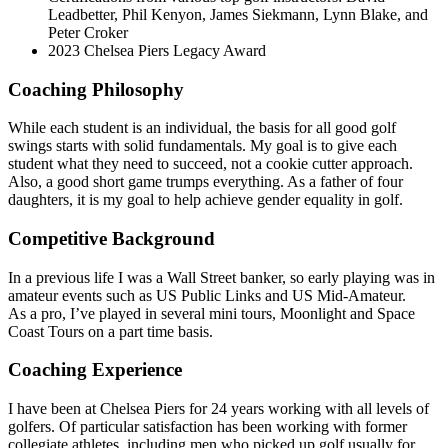
Leadbetter, Phil Kenyon, James Siekmann, Lynn Blake, and
Peter Croker​​​​‌ ‍ ​‍​‍‌‍ ‌ ​‍‌‍‍‌‌‍‌ ‌‍‍‌‌‍ ‍​‍​‍​ ‍‍​‍​‍‌ ​ ‌‍​‌‌‍ ‍‌‍‍‌‌ ‌​‌ ‍‌​‍ ‍‌‍‍‌‌‍ ​‍​‍​‍ ​​‍​‍‌‍‍​‌ ​‍‌‍‌‌‌‍‌‍​‍​‍​ ‍‍​‍​‍‌‍‍​‌ ‌​‌ ‌​‌ ​​‌ ​ ​ ‍‍​‍ ​‍ ‌‍​ ‌‍‍​‌‍‌‌‌‍ ​‌ ​ ‌‍‌‌‌‍​‌‌ ​​‌‍‍‌‌‍‌‌‌ ​‍‌ ​ ​‍ ‍‌ ​ ‌‍​‌‌‍ ‍‌‍‍‌‌ ‌​‌ ‍‌​‍ ‍‌ ​ ‌ ‌​‌ ‌‌‌‍‌​‌‍‍‌‌‍ ​‍ ‌‍‍‌‌‍ ‍‌ ‌​‌‍‌‌‌‍ ‍‌ ‌​​‍ ‌‍‌‌‌‍‌​‌‍‍‌‌ ‌​​‍ ‌‍ ‌‌‍ ‌‍‌​‌‍‌‌​ ‌‌ ​​‌ ​‍‌‍‌‌‌ ​ ‌‍‌‌‌‍ ‍‌ ‌​‌‍​‌‌ ‌​‌‍‍‌‌‍ ‌‍ ‍​ ‍ ‌‍‍‌‌‍‌​​ ‌​ ‌ ‌‍‌​‌‍‌​‌‍​‍​ ‍‌‌‍‌‍​ ​‍‌‍​‍​‍ ‌​ ‌​‌‍​‌‌‍​‍​ ‌​​‍ ‌​ ‌​​ ‌​​ ‍​​ ‌ ​‍ ‌​ ‍​‌‍​ ​ ‍‌‌‍‌‌​‍ ‌‌‍‌​​ ​‌​ ​ ‌‍‌‌‌‍​‌‌‍‌‌‌‍‌​​ ​ ​ ​​​ ​‍‌‍​‌‌‍​ ​ ‍ ‌ ‌​‌ ‍‌‌ ​​‌‍‌‌​ ‌‌‍​ ‌‍ ‌‍​‌‌‍​ ‌‍‍​​ ‍ ‌ ​​‌‍​‌‌ ‌​‌‍‍​​ ‌‌ ​‍‌‍‍‌‌‍​ ‌‍‍​‌‌‌​‌‍‌‌‌ ‍​‌ ‌​​‍‌‌​ ‌‌‌​​‍‌‌ ‌‍‍ ‌‍‌‌‌ ‍‌​‍‌‌​ ​ ‌​‌​​‍‌‌​ ​ ‌​‌​​‍‌‌​ ​‍​ ​‍‌ ​​​ ‍‌‌‌‌‍​ ‌‍​ ​ ‌‌‍​‌‌​ ‌‌​‌​‍‌‌​ ​‍​ ​‍​‍‌‌​ ‌‌‌​‌​​‍ ‍‌‍​ ‌‍‍​‌‍‍‌‌‍ ​‌‍‌​‌ ​‍‌‍‌‌‌‍ ‍​‍‌‌​ ‌‌‌​​‍‌‌ ‌‍‍ ‌‍‌‌‌ ‍‌​‍‌‌​ ​ ‌​‌​​‍‌‌​ ​ ‌​‌​​‍‌‌​ ​‍​ ​‍‌‍​‍‌ ‍‌‌‌‌ ​ ​‍‌‍‍​‌‍‍‌‌ ‌ ‌‍ ‍​‍‌‌​ ​‍​ ​‍​‍‌‌​ ‌‌‌​‌​​‍ ‍‌ ‌​‌‍‌‌‌ ‍​‌ ‌​​ ‌‍​‍‌‍​‌‌ ​ ‌‍‌‌‌‌‌‌‌ ​‍‌‍ ​​ ‌‌‍‍​‌ ‌​‌ ‌​‌ ​​‌ ​ ​‍‌‌​ ​ ‌​​‌​‍‌‌​ ​‍‌​‌‍​‍‌‌​ ​‍‌​‌‍‌‍​ ‌‍‍​‌‍‌‌‌‍ ​‌ ​ ‌‍‌‌‌‍​‌‌ ​​‌‍‍‌‌‍‌‌‌ ​‍‌ ​ ​‍ ‍‌ ​ ‌‍​‌‌‍ ‍‌‍‍‌‌ ‌​‌ ‍‌​‍ ‍‌ ​ ‌ ‌​‌ ‌‌‌‍‌​‌‍‍‌‌‍ ​‍‌‍‌‍‍‌‌‍‌​​ ‌​ ‌ ‌‍‌​‌‍‌​‌‍​‍​ ‍‌‌‍‌‍​ ​‍‌‍​‍​‍ ‌​ ‌​‌‍​‌‌‍​‍​ ‌​​‍ ‌​ ‌​​ ‌​​ ‍​​ ‌ ​‍ ‌​ ‍​‌‍​ ​ ‍‌‌‍‌‌​‍ ‌‌‍‌​​ ​‌​ ​ ‌‍‌‌‌‍​‌‌‍‌‌‌‍‌​​ ​ ​ ​​​ ​‍‌‍​‌‌‍​ ​‍‌‍‌ ‌​‌ ‍‌‌ ​​‌‍‌‌​ ‌‌‍​ ‌‍ ‌‍​‌‌‍​ ‌‍‍​​‍‌‍‌ ​​‌‍​‌‌ ‌​‌‍‍​​ ‌‌ ​‍‌‍‍‌‌‍​ ‌‍‍​‌‌‌​‌‍‌‌‌ ‍​‌ ‌​​‍‌‌​ ‌‌‌​​‍‌‌ ‌‍‍ ‌‍‌‌‌ ‍‌​‍‌‌​ ​ ‌​‌​​‍‌‌​ ​ ‌​‌​​‍‌‌​ ​‍​ ​‍‌ ​​​ ‍‌‌‌‌‍​ ‌‍​ ​ ‌‌‍​‌‌​ ‌‌​‌​‍‌‌​ ​‍​ ​‍​‍‌‌​ ‌‌‌​‌​​‍ ‍‌‍​ ‌‍‍​‌‍‍‌‌‍ ​‌‍‌​‌ ​‍‌‍‌‌‌‍ ‍​‍‌‌​ ‌‌‌​​‍‌‌ ‌‍‍ ‌‍‌‌‌ ‍‌​‍‌‌​ ​ ‌​‌​​‍‌‌​ ​ ‌​‌​​‍‌‌​ ​‍​ ​‍‌‍​‍‌ ‍‌‌‌‌ ​ ​‍‌‍‍​‌‍‍‌‌ ‌ ‌‍ ‍​‍‌‌​ ​‍​ ​‍​‍‌‌​ ‌‌‌​‌​​‍ ‍‌ ‌​‌‍‌‌‌ ‍​‌ ‌​​‍‌‍‌ ​​‌‍‌‌‌ ​‍‌ ​ ‌ ​​‌‍‌‌‌‍​ ‌ ‌​‌‍‍‌‌ ‌‍‌‍‌‌​ ‌‌ ​​‌ ‌‌‌‍​‍‌‍ ​‌‍‍‌‌ ​ ‌‍‍​‌‍‌‌‌‍‌​​‍​‍‌ ‌
2023 Chelsea Piers Legacy Award​​​​‌ ‍ ​‍​‍‌‍ ‌ ​‍‌‍‍‌‌‍‌ ‌‍‍‌‌‍ ‍​‍​‍​ ‍‍​‍​‍‌ ​ ‌‍​‌‌‍ ‍‌‍‍‌‌ ‌​‌ ‍‌​‍ ‍‌‍‍‌‌‍ ​‍​‍​‍ ​​‍​‍‌‍‍​‌ ​‍‌‍‌‌‌‍‌‍​‍​‍​ ‍‍​‍​‍‌‍‍​‌ ‌​‌ ‌​‌ ​​‌ ​ ​ ‍‍​‍ ​‍ ‌‍​ ‌‍‍​‌‍‌‌‌‍ ​‌ ​ ‌‍‌‌‌‍​‌‌ ​​‌‍‍‌‌‍‌‌‌ ​‍‌ ​ ​‍ ‍‌ ​ ‌‍​‌‌‍ ‍‌‍‍‌‌ ‌​‌ ‍‌​‍ ‍‌ ​ ‌ ‌​‌ ‌‌‌‍‌​‌‍‍‌‌‍ ​‍ ‌‍‍‌‌‍ ‍‌ ‌​‌‍‌‌‌‍ ‍‌ ‌​​‍ ‌‍‌‌‌‍‌​‌‍‍‌‌ ‌​​‍ ‌‍ ‌‌‍ ‌‍‌​‌‍‌‌​ ‌‌ ​​‌ ​‍‌‍‌‌‌ ​ ‌‍‌‌‌‍ ‍‌ ‌​‌‍​‌‌ ‌​‌‍‍‌‌‍ ‌‍ ‍​ ‍ ‌‍‍‌‌‍‌​​ ‌​ ‌ ‌‍‌​‌‍‌​‌‍​‍​ ‍‌‌‍‌‍​ ​‍‌‍​‍​‍ ‌​ ‌​‌‍​‌‌‍​‍​ ‌​​‍ ‌​ ‌​​ ‌​​ ‍​​ ‌ ​‍ ‌​ ‍​‌‍​ ​ ‍‌‌‍‌‌​‍ ‌‌‍‌​​ ​‌​ ​ ‌‍‌‌‌‍​‌‌‍‌‌‌‍‌​​ ​ ​ ​​​ ​‍‌‍​‌‌‍​ ​ ‍ ‌ ‌​‌ ‍‌‌ ​​‌‍‌‌​ ‌‌‍​ ‌‍ ‌‍​‌‌‍​ ‌‍‍​​ ‍ ‌ ​​‌‍​‌‌ ‌​‌‍‍​​ ‌‌ ​‍‌‍‍‌‌‍​ ‌‍‍​‌‌‌​‌‍‌‌‌ ‍​‌ ‌​​‍‌‌​ ‌‌‌​​‍‌‌ ‌‍‍ ‌‍‌‌‌ ‍‌​‍‌‌​ ​ ‌​‌​​‍‌‌​ ​ ‌​‌​​‍‌‌​ ​‍​ ​‍‌ ​ ‌‌​​‌ ‍​‌​‌‍‌‍‌​‌‍‍‌‌​‌​‌​​‌​‍‌‌​ ​‍​ ​‍​‍‌‌​ ‌‌‌​‌​​‍ ‍‌‍​ ‌‍‍​‌‍‍‌‌‍ ​‌‍‌​‌ ​‍‌‍‌‌‌‍ ‍​‍‌‌​ ‌‌‌​​‍‌‌ ‌‍‍ ‌‍‌‌‌ ‍‌​‍‌‌​ ​ ‌​‌​​‍‌‌​ ​ ‌​‌​​‍‌‌​ ​‍​ ​‍‌​​ ‌ ​‌‌‍ ‌‍ ​‌‍ ​​ ‌​‌ ‌‍​ ​‍​‍‌‌​ ​‍​ ​‍​‍‌‌​ ‌‌‌​‌​​‍ ‍‌ ‌​‌‍‌‌‌ ‍​‌ ‌​​ ‌‍​‍‌‍​‌‌ ​ ‌‍‌‌‌‌‌‌‌ ​‍‌‍ ​​ ‌‌‍‍​‌ ‌​‌ ‌​‌ ​​‌ ​ ​‍‌‌​ ​ ‌​​‌​‍‌‌​ ​‍‌​‌‍​‍‌‌​ ​‍‌​‌‍‌‍​ ‌‍‍​‌‍‌‌‌‍ ​‌ ​ ‌‍‌‌‌‍​‌‌ ​​‌‍‍‌‌‍‌‌‌ ​‍‌ ​ ​‍ ‍‌ ​ ‌‍​‌‌‍ ‍‌‍‍‌‌ ‌​‌ ‍‌​‍ ‍‌ ​ ‌ ‌​‌ ‌‌‌‍‌​‌‍‍‌‌‍ ​‍‌‍‌‍‍‌‌‍‌​​ ‌​ ‌ ‌‍‌​‌‍‌​‌‍​‍​ ‍‌‌‍‌‍​ ​‍‌‍​‍​‍ ‌​ ‌​‌‍​‌‌‍​‍​ ‌​​‍ ‌​ ‌​​ ‌​​ ‍​​ ‌ ​‍ ‌​ ‍​‌‍​ ​ ‍‌‌‍‌‌​‍ ‌‌‍‌​​ ​‌​ ​ ‌‍‌‌‌‍​‌‌‍‌‌‌‍‌​​ ​ ​ ​​​ ​‍‌‍​‌‌‍​ ​‍‌‍‌ ‌​‌ ‍‌‌ ​​‌‍‌‌​ ‌‌‍​ ‌‍ ‌‍​‌‌‍​ ‌‍‍​​‍‌‍‌ ​​‌‍​‌‌ ‌​‌‍‍​​ ‌‌ ​‍‌‍‍‌‌‍​ ‌‍‍​‌‌‌​‌‍‌‌‌ ‍​‌ ‌​​‍‌‌​ ‌‌‌​​‍‌‌ ‌‍‍ ‌‍‌‌‌ ‍‌​‍‌‌​ ​ ‌​‌​​‍‌‌​ ​ ‌​‌​​‍‌‌​ ​‍​ ​‍‌ ​ ‌‌​​‌ ‍​‌​‌‍‌‍‌​‌‍‍‌‌​‌​‌​​‌​‍‌‌​ ​‍​ ​‍​‍‌‌​ ‌‌‌​‌​​‍ ‍‌‍​ ‌‍‍​‌‍‍‌‌‍ ​‌‍‌​‌ ​‍‌‍‌‌‌‍ ‍​‍‌‌​ ‌‌‌​​‍‌‌ ‌‍‍ ‌‍‌‌‌ ‍‌​‍‌‌​ ​ ‌​‌​​‍‌‌​ ​ ‌​‌​​‍‌‌​ ​‍​ ​‍‌​​ ‌ ​‌‌‍ ‌‍ ​‌‍ ​​ ‌​‌ ‌‍​ ​‍​‍‌‌​ ​‍​ ​‍​‍‌‌​ ‌‌‌​‌​​‍ ‍‌ ‌​‌‍‌‌‌ ‍​‌ ‌​​‍‌‍‌ ​​‌‍‌‌‌ ​‍‌ ​ ‌ ​​‌‍‌‌‌‍​ ‌ ‌​‌‍‍‌‌ ‌‍‌‍‌‌​ ‌‌ ​​‌ ‌‌‌‍​‍‌‍ ​‌‍‍‌‌ ​ ‌‍‍​‌‍‌‌‌‍‌​​‍​‍‌ ‌
Coaching Philosophy​​​​‌ ‍ ​‍​‍‌‍ ‌ ​‍‌‍‍‌‌‍‌ ‌‍‍‌‌‍ ‍​‍​‍​ ‍‍​‍​‍‌ ​ ‌‍​‌‌‍ ‍‌‍‍‌‌ ‌​‌ ‍‌​‍ ‍‌‍‍‌‌‍ ​‍​‍​‍ ​​‍​‍‌‍‍​‌ ​‍‌‍‌‌‌‍‌‍​‍​‍​ ‍‍​‍​‍‌‍‍​‌ ‌​‌ ‌​‌ ​​‌ ​ ​ ‍‍​‍ ​‍ ‌‍​ ‌‍‍​‌‍‌‌‌‍ ​‌ ​ ‌‍‌‌‌‍​‌‌ ​​‌‍‍‌‌‍‌‌‌ ​‍‌ ​ ​‍ ‍‌ ​ ‌‍​‌‌‍ ‍‌‍‍‌‌ ‌​‌ ‍‌​‍ ‍‌ ​ ‌ ‌​‌ ‌‌‌‍‌​‌‍‍‌‌‍ ​‍ ‌‍‍‌‌‍ ‍‌ ‌​‌‍‌‌‌‍ ‍‌ ‌​​‍ ‌‍‌‌‌‍‌​‌‍‍‌‌ ‌​​‍ ‌‍ ‌‌‍ ‌‍‌​‌‍‌‌​ ‌‌ ​​‌ ​‍‌‍‌‌‌ ​ ‌‍‌‌‌‍ ‍‌ ‌​‌‍​‌‌ ‌​‌‍‍‌‌‍ ‌‍ ‍​ ‍ ‌‍‍‌‌‍‌​​ ‌​ ‌ ‌‍‌​‌‍‌​‌‍​‍​ ‍‌‌‍‌‍​ ​‍‌‍​‍​‍ ‌​ ‌​‌‍​‌‌‍​‍​ ‌​​‍ ‌​ ‌​​ ‌​​ ‍​​ ‌ ​‍ ‌​ ‍​‌‍​ ​ ‍‌‌‍‌‌​‍ ‌‌‍‌​​ ​‌​ ​ ‌‍‌‌‌‍​‌‌‍‌‌‌‍‌​​ ​ ​ ​​​ ​‍‌‍​‌‌‍​ ​ ‍ ‌ ‌​‌ ‍‌‌ ​​‌‍‌‌​ ‌‌‍​ ‌‍ ‌‍​‌‌‍​ ‌‍‍​​ ‍ ‌ ​​‌‍​‌‌ ‌​‌‍‍​​ ‌‌ ​‍‌‍‍‌‌‍​ ‌‍‍​‌‌‌​‌‍‌‌‌ ‍​‌ ‌​​‍‌‌​ ‌‌‌​​‍‌‌ ‌‍‍ ‌‍‌‌‌ ‍‌​‍‌‌​ ​ ‌​‌​​‍‌‌​ ​ ‌​‌​​‍‌‌​ ​‍​ ​‍‌​​ ​ ‍​‌ ‍‌​ ‌‍‌‌​‌‌‍ ‍‌‍‌​‌ ‌ ​‍‌‌​ ​‍​ ​‍​‍‌‌​ ‌‌‌​‌​​‍ ‍‌‍​ ‌‍‍​‌‍‍‌‌‍ ​‌‍‌​‌ ​‍‌‍‌‌‌‍ ‍​‍‌‌​ ‌‌‌​​‍‌‌ ‌‍‍ ‌‍‌‌‌ ‍‌​‍‌‌​ ​ ‌​‌​​‍‌‌​ ​ ‌​‌​​‍‌‌​ ​‍​ ​‍‌‍ ‍‌​ ‍​ ​​‌‍‌‍‌‍‌​‌‌‌ ‌‍​‌‌ ​‌​‍‌‌​ ​‍​ ​‍​‍‌‌​ ‌‌‌​‌​​‍ ‍‌ ‌​‌‍‌‌‌ ‍​‌ ‌​​ ‌‍​‍‌‍​‌‌ ​ ‌‍‌‌‌‌‌‌‌ ​‍‌‍ ​​ ‌‌‍‍​‌ ‌​‌ ‌​‌ ​​‌ ​ ​‍‌‌​ ​ ‌​​‌​‍‌‌​ ​‍‌​‌‍​‍‌‌​ ​‍‌​‌‍‌‍​ ‌‍‍​‌‍‌‌‌‍ ​‌ ​ ‌‍‌‌‌‍​‌‌ ​​‌‍‍‌‌‍‌‌‌ ​‍‌ ​ ​‍ ‍‌ ​ ‌‍​‌‌‍ ‍‌‍‍‌‌ ‌​‌ ‍‌​‍ ‍‌ ​ ‌ ‌​‌ ‌‌‌‍‌​‌‍‍‌‌‍ ​‍‌‍‌‍‍‌‌‍‌​​ ‌​ ‌ ‌‍‌​‌‍‌​‌‍​‍​ ‍‌‌‍‌‍​ ​‍‌‍​‍​‍ ‌​ ‌​‌‍​‌‌‍​‍​ ‌​​‍ ‌​ ‌​​ ‌​​ ‍​​ ‌ ​‍ ‌​ ‍​‌‍​ ​ ‍‌‌‍‌‌​‍ ‌‌‍‌​​ ​‌​ ​ ‌‍‌‌‌‍​‌‌‍‌‌‌‍‌​​ ​ ​ ​​​ ​‍‌‍​‌‌‍​ ​‍‌‍‌ ‌​‌ ‍‌‌ ​​‌‍‌‌​ ‌‌‍​ ‌‍ ‌‍​‌‌‍​ ‌‍‍​​‍‌‍‌ ​​‌‍​‌‌ ‌​‌‍‍​​ ‌‌ ​‍‌‍‍‌‌‍​ ‌‍‍​‌‌‌​‌‍‌‌‌ ‍​‌ ‌​​‍‌‌​ ‌‌‌​​‍‌‌ ‌‍‍ ‌‍‌‌‌ ‍‌​‍‌‌​ ​ ‌​‌​​‍‌‌​ ​ ‌​‌​​‍‌‌​ ​‍​ ​‍‌​​ ​ ‍​‌ ‍‌​ ‌‍‌‌​‌‌‍ ‍‌‍‌​‌ ‌ ​‍‌‌​ ​‍​ ​‍​‍‌‌​ ‌‌‌​‌​​‍ ‍‌‍​ ‌‍‍​‌‍‍‌‌‍ ​‌‍‌​‌ ​‍‌‍‌‌‌‍ ‍​‍‌‌​ ‌‌‌​​‍‌‌ ‌‍‍ ‌‍‌‌‌ ‍‌​‍‌‌​ ​ ‌​‌​​‍‌‌​ ​ ‌​‌​​‍‌‌​ ​‍​ ​‍‌‍ ‍‌​ ‍​ ​​‌‍‌‍‌‍‌​‌‌‌ ‌‍​‌‌ ​‌​‍‌‌​ ​‍​ ​‍​‍‌‌​ ‌‌‌​‌​​‍ ‍‌ ‌​‌‍‌‌‌ ‍​‌ ‌​​‍‌‍‌ ​​‌‍‌‌‌ ​‍‌ ​ ‌ ​​‌‍‌‌‌‍​ ‌ ‌​‌‍‍‌‌ ‌‍‌‍‌‌​ ‌‌ ​​‌ ‌‌‌‍​‍‌‍ ​‌‍‍‌‌ ​ ‌‍‍​‌‍‌‌‌‍‌​​‍​‍‌ ‌
While each student is an individual, the basis for all good golf
swings starts with solid fundamentals. My goal is to give each
student what they need to succeed, not a cookie cutter approach.
Also, a good short game trumps everything. As a father of four
daughters, it is my goal to help achieve gender equality in golf.​​​​‌ ‍ ​‍​‍‌‍ ‌ ​‍‌‍‍‌‌‍‌ ‌‍‍‌‌‍ ‍​‍​‍​ ‍‍​‍​‍‌ ​ ‌‍​‌‌‍ ‍‌‍‍‌‌ ‌​‌ ‍‌​‍ ‍‌‍‍‌‌‍ ​‍​‍​‍ ​​‍​‍‌‍‍​‌ ​‍‌‍‌‌‌‍‌‍​‍​‍​ ‍‍​‍​‍‌‍‍​‌ ‌​‌ ‌​‌ ​​‌ ​ ​ ‍‍​‍ ​‍ ‌‍​ ‌‍‍​‌‍‌‌‌‍ ​‌ ​ ‌‍‌‌‌‍​‌‌ ​​‌‍‍‌‌‍‌‌‌ ​‍‌ ​ ​‍ ‍‌ ​ ‌‍​‌‌‍ ‍‌‍‍‌‌ ‌​‌ ‍‌​‍ ‍‌ ​ ‌ ‌​‌ ‌‌‌‍‌​‌‍‍‌‌‍ ​‍ ‌‍‍‌‌‍ ‍‌ ‌​‌‍‌‌‌‍ ‍‌ ‌​​‍ ‌‍‌‌‌‍‌​‌‍‍‌‌ ‌​​‍ ‌‍ ‌‌‍ ‌‍‌​‌‍‌‌​ ‌‌ ​​‌ ​‍‌‍‌‌‌ ​ ‌‍‌‌‌‍ ‍‌ ‌​‌‍​‌‌ ‌​‌‍‍‌‌‍ ‌‍ ‍​ ‍ ‌‍‍‌‌‍‌​​ ‌​ ‌ ‌‍‌​‌‍‌​‌‍​‍​ ‍‌‌‍‌‍​ ​‍‌‍​‍​‍ ‌​ ‌​‌‍​‌‌‍​‍​ ‌​​‍ ‌​ ‌​​ ‌​​ ‍​​ ‌ ​‍ ‌​ ‍​‌‍​ ​ ‍‌‌‍‌‌​‍ ‌‌‍‌​​ ​‌​ ​ ‌‍‌‌‌‍​‌‌‍‌‌‌‍‌​​ ​ ​ ​​​ ​‍‌‍​‌‌‍​ ​ ‍ ‌ ‌​‌ ‍‌‌ ​​‌‍‌‌​ ‌‌‍​ ‌‍ ‌‍​‌‌‍​ ‌‍‍​​ ‍ ‌ ​​‌‍​‌‌ ‌​‌‍‍​​ ‌‌ ​‍‌‍‍‌‌‍​ ‌‍‍​‌‌‌​‌‍‌‌‌ ‍​‌ ‌​​‍‌‌​ ‌‌‌​​‍‌‌ ‌‍‍ ‌‍‌‌‌ ‍‌​‍‌‌​ ​ ‌​‌​​‍‌‌​ ​ ‌​‌​​‍‌‌​ ​‍​ ​‍‌‍​‌‌‌‍​‌​‍‌‌‍ ‌‌‍‌​ ​‌​ ‍​‌‌​ ​‍‌‌​ ​‍​ ​‍​‍‌‌​ ‌‌‌​‌​​‍ ‍‌‍​ ‌‍‍​‌‍‍‌‌‍ ​‌‍‌​‌ ​‍‌‍‌‌‌‍ ‍​‍‌‌​ ‌‌‌​​‍‌‌ ‌‍‍ ‌‍‌‌‌ ‍‌​‍‌‌​ ​ ‌​‌​​‍‌‌​ ​ ‌​‌​​‍‌‌​ ​‍​ ​‍‌‌‍​​ ​‍‌​‌​​ ‌‍‌‌‌ ‌​ ‌‌​‌​ ‌​​‍‌‌​ ​‍​ ​‍​‍‌‌​ ‌‌‌​‌​​‍ ‍‌ ‌​‌‍‌‌‌ ‍​‌ ‌​​ ‌‍​‍‌‍​‌‌ ​ ‌‍‌‌‌‌‌‌‌ ​‍‌‍ ​​ ‌‌‍‍​‌ ‌​‌ ‌​‌ ​​‌ ​ ​‍‌‌​ ​ ‌​​‌​‍‌‌​ ​‍‌​‌‍​‍‌‌​ ​‍‌​‌‍‌‍​ ‌‍‍​‌‍‌‌‌‍ ​‌ ​ ‌‍‌‌‌‍​‌‌ ​​‌‍‍‌‌‍‌‌‌ ​‍‌ ​ ​‍ ‍‌ ​ ‌‍​‌‌‍ ‍‌‍‍‌‌ ‌​‌ ‍‌​‍ ‍‌ ​ ‌ ‌​‌ ‌‌‌‍‌​‌‍‍‌‌‍ ​‍‌‍‌‍‍‌‌‍‌​​ ‌​ ‌ ‌‍‌​‌‍‌​‌‍​‍​ ‍‌‌‍‌‍​ ​‍‌‍​‍​‍ ‌​ ‌​‌‍​‌‌‍​‍​ ‌​​‍ ‌​ ‌​​ ‌​​ ‍​​ ‌ ​‍ ‌​ ‍​‌‍​ ​ ‍‌‌‍‌‌​‍ ‌‌‍‌​​ ​‌​ ​ ‌‍‌‌‌‍​‌‌‍‌‌‌‍‌​​ ​ ​ ​​​ ​‍‌‍​‌‌‍​ ​‍‌‍‌ ‌​‌ ‍‌‌ ​​‌‍‌‌​ ‌‌‍​ ‌‍ ‌‍​‌‌‍​ ‌‍‍​​‍‌‍‌ ​​‌‍​‌‌ ‌​‌‍‍​​ ‌‌ ​‍‌‍‍‌‌‍​ ‌‍‍​‌‌‌​‌‍‌‌‌ ‍​‌ ‌​​‍‌‌​ ‌‌‌​​‍‌‌ ‌‍‍ ‌‍‌‌‌ ‍‌​‍‌‌​ ​ ‌​‌​​‍‌‌​ ​ ‌​‌​​‍‌‌​ ​‍​ ​‍‌‍​‌‌‌‍​‌​‍‌‌‍ ‌‌‍‌​ ​‌​ ‍​‌‌​ ​‍‌‌​ ​‍​ ​‍​‍‌‌​ ‌‌‌​‌​​‍ ‍‌‍​ ‌‍‍​‌‍‍‌‌‍ ​‌‍‌​‌ ​‍‌‍‌‌‌‍ ‍​‍‌‌​ ‌‌‌​​‍‌‌ ‌‍‍ ‌‍‌‌‌ ‍‌​‍‌‌​ ​ ‌​‌​​‍‌‌​ ​ ‌​‌​​‍‌‌​ ​‍​ ​‍‌‌‍​​ ​‍‌​‌​​ ‌‍‌‌‌ ‌​ ‌‌​‌​ ‌​​‍‌‌​ ​‍​ ​‍​‍‌‌​ ‌‌‌​‌​​‍ ‍‌ ‌​‌‍‌‌‌ ‍​‌ ‌​​‍‌‍‌ ​​‌‍‌‌‌ ​‍‌ ​ ‌ ​​‌‍‌‌‌‍​ ‌ ‌​‌‍‍‌‌ ‌‍‌‍‌‌​ ‌‌ ​​‌ ‌‌‌‍​‍‌‍ ​‌‍‍‌‌ ​ ‌‍‍​‌‍‌‌‌‍‌​​‍​‍‌ ‌
Competitive Background​​​​‌ ‍ ​‍​‍‌‍ ‌ ​‍‌‍‍‌‌‍‌ ‌‍‍‌‌‍ ‍​‍​‍​ ‍‍​‍​‍‌ ​ ‌‍​‌‌‍ ‍‌‍‍‌‌ ‌​‌ ‍‌​‍ ‍‌‍‍‌‌‍ ​‍​‍​‍ ​​‍​‍‌‍‍​‌ ​‍‌‍‌‌‌‍‌‍​‍​‍​ ‍‍​‍​‍‌‍‍​‌ ‌​‌ ‌​‌ ​​‌ ​ ​ ‍‍​‍ ​‍ ‌‍​ ‌‍‍​‌‍‌‌‌‍ ​‌ ​ ‌‍‌‌‌‍​‌‌ ​​‌‍‍‌‌‍‌‌‌ ​‍‌ ​ ​‍ ‍‌ ​ ‌‍​‌‌‍ ‍‌‍‍‌‌ ‌​‌ ‍‌​‍ ‍‌ ​ ‌ ‌​‌ ‌‌‌‍‌​‌‍‍‌‌‍ ​‍ ‌‍‍‌‌‍ ‍‌ ‌​‌‍‌‌‌‍ ‍‌ ‌​​‍ ‌‍‌‌‌‍‌​‌‍‍‌‌ ‌​​‍ ‌‍ ‌‌‍ ‌‍‌​‌‍‌‌​ ‌‌ ​​‌ ​‍‌‍‌‌‌ ​ ‌‍‌‌‌‍ ‍‌ ‌​‌‍​‌‌ ‌​‌‍‍‌‌‍ ‌‍ ‍​ ‍ ‌‍‍‌‌‍‌​​ ‌​ ‌ ‌‍‌​‌‍‌​‌‍​‍​ ‍‌‌‍‌‍​ ​‍‌‍​‍​‍ ‌​ ‌​‌‍​‌‌‍​‍​ ‌​​‍ ‌​ ‌​​ ‌​​ ‍​​ ‌ ​‍ ‌​ ‍​‌‍​ ​ ‍‌‌‍‌‌​‍ ‌‌‍‌​​ ​‌​ ​ ‌‍‌‌‌‍​‌‌‍‌‌‌‍‌​​ ​ ​ ​​​ ​‍‌‍​‌‌‍​ ​ ‍ ‌ ‌​‌ ‍‌‌ ​​‌‍‌‌​ ‌‌‍​ ‌‍ ‌‍​‌‌‍​ ‌‍‍​​ ‍ ‌ ​​‌‍​‌‌ ‌​‌‍‍​​ ‌‌ ​‍‌‍‍‌‌‍​ ‌‍‍​‌‌‌​‌‍‌‌‌ ‍​‌ ‌​​‍‌‌​ ‌‌‌​​‍‌‌ ‌‍‍ ‌‍‌‌‌ ‍‌​‍‌‌​ ​ ‌​‌​​‍‌‌​ ​ ‌​‌​​‍‌‌​ ​‍​ ​‍‌‌‍​‌ ‌‍‌​‌‍‌​ ‌‌​ ‍‌‌‌​‌ ​​‌‌‌‌​‍‌‌​ ​‍​ ​‍​‍‌‌​ ‌‌‌​‌​​‍ ‍‌‍​ ‌‍‍​‌‍‍‌‌‍ ​‌‍‌​‌ ​‍‌‍‌‌‌‍ ‍​‍‌‌​ ‌‌‌​​‍‌‌ ‌‍‍ ‌‍‌‌‌ ‍‌​‍‌‌​ ​ ‌​‌​​‍‌‌​ ​ ‌​‌​​‍‌‌​ ​‍​ ​‍‌​ ‍‌‌‌‌‌ ‌‍​ ​ ‌ ‍‍​ ‍​‌​‌‌‌ ‌‌​‍‌‌​ ​‍​ ​‍​‍‌‌​ ‌‌‌​‌​​‍ ‍‌ ‌​‌‍‌‌‌ ‍​‌ ‌​​ ‌‍​‍‌‍​‌‌ ​ ‌‍‌‌‌‌‌‌‌ ​‍‌‍ ​​ ‌‌‍‍​‌ ‌​‌ ‌​‌ ​​‌ ​ ​‍‌‌​ ​ ‌​​‌​‍‌‌​ ​‍‌​‌‍​‍‌‌​ ​‍‌​‌‍‌‍​ ‌‍‍​‌‍‌‌‌‍ ​‌ ​ ‌‍‌‌‌‍​‌‌ ​​‌‍‍‌‌‍‌‌‌ ​‍‌ ​ ​‍ ‍‌ ​ ‌‍​‌‌‍ ‍‌‍‍‌‌ ‌​‌ ‍‌​‍ ‍‌ ​ ‌ ‌​‌ ‌‌‌‍‌​‌‍‍‌‌‍ ​‍‌‍‌‍‍‌‌‍‌​​ ‌​ ‌ ‌‍‌​‌‍‌​‌‍​‍​ ‍‌‌‍‌‍​ ​‍‌‍​‍​‍ ‌​ ‌​‌‍​‌‌‍​‍​ ‌​​‍ ‌​ ‌​​ ‌​​ ‍​​ ‌ ​‍ ‌​ ‍​‌‍​ ​ ‍‌‌‍‌‌​‍ ‌‌‍‌​​ ​‌​ ​ ‌‍‌‌‌‍​‌‌‍‌‌‌‍‌​​ ​ ​ ​​​ ​‍‌‍​‌‌‍​ ​‍‌‍‌ ‌​‌ ‍‌‌ ​​‌‍‌‌​ ‌‌‍​ ‌‍ ‌‍​‌‌‍​ ‌‍‍​​‍‌‍‌ ​​‌‍​‌‌ ‌​‌‍‍​​ ‌‌ ​‍‌‍‍‌‌‍​ ‌‍‍​‌‌‌​‌‍‌‌‌ ‍​‌ ‌​​‍‌‌​ ‌‌‌​​‍‌‌ ‌‍‍ ‌‍‌‌‌ ‍‌​‍‌‌​ ​ ‌​‌​​‍‌‌​ ​ ‌​‌​​‍‌‌​ ​‍​ ​‍‌‌‍​‌ ‌‍‌​‌‍‌​ ‌‌​ ‍‌‌‌​‌ ​​‌‌‌‌​‍‌‌​ ​‍​ ​‍​‍‌‌​ ‌‌‌​‌​​‍ ‍‌‍​ ‌‍‍​‌‍‍‌‌‍ ​‌‍‌​‌ ​‍‌‍‌‌‌‍ ‍​‍‌‌​ ‌‌‌​​‍‌‌ ‌‍‍ ‌‍‌‌‌ ‍‌​‍‌‌​ ​ ‌​‌​​‍‌‌​ ​ ‌​‌​​‍‌‌​ ​‍​ ​‍‌​ ‍‌‌‌‌‌ ‌‍​ ​ ‌ ‍‍​ ‍​‌​‌‌‌ ‌‌​‍‌‌​ ​‍​ ​‍​‍‌‌​ ‌‌‌​‌​​‍ ‍‌ ‌​‌‍‌‌‌ ‍​‌ ‌​​‍‌‍‌ ​​‌‍‌‌‌ ​‍‌ ​ ‌ ​​‌‍‌‌‌‍​ ‌ ‌​‌‍‍‌‌ ‌‍‌‍‌‌​ ‌‌ ​​‌ ‌‌‌‍​‍‌‍ ​‌‍‍‌‌ ​ ‌‍‍​‌‍‌‌‌‍‌​​‍​‍‌ ‌
In a previous life I was a Wall Street banker, so early playing was in
amateur events such as US Public Links and US Mid-Amateur.
As a pro, I’ve played in several mini tours, Moonlight and Space
Coast Tours on a part time basis.​​​​‌ ‍ ​‍​‍‌‍ ‌ ​‍‌‍‍‌‌‍‌ ‌‍‍‌‌‍ ‍​‍​‍​ ‍‍​‍​‍‌ ​ ‌‍​‌‌‍ ‍‌‍‍‌‌ ‌​‌ ‍‌​‍ ‍‌‍‍‌‌‍ ​‍​‍​‍ ​​‍​‍‌‍‍​‌ ​‍‌‍‌‌‌‍‌‍​‍​‍​ ‍‍​‍​‍‌‍‍​‌ ‌​‌ ‌​‌ ​​‌ ​ ​ ‍‍​‍ ​‍ ‌‍​ ‌‍‍​‌‍‌‌‌‍ ​‌ ​ ‌‍‌‌‌‍​‌‌ ​​‌‍‍‌‌‍‌‌‌ ​‍‌ ​ ​‍ ‍‌ ​ ‌‍​‌‌‍ ‍‌‍‍‌‌ ‌​‌ ‍‌​‍ ‍‌ ​ ‌ ‌​‌ ‌‌‌‍‌​‌‍‍‌‌‍ ​‍ ‌‍‍‌‌‍ ‍‌ ‌​‌‍‌‌‌‍ ‍‌ ‌​​‍ ‌‍‌‌‌‍‌​‌‍‍‌‌ ‌​​‍ ‌‍ ‌‌‍ ‌‍‌​‌‍‌‌​ ‌‌ ​​‌ ​‍‌‍‌‌‌ ​ ‌‍‌‌‌‍ ‍‌ ‌​‌‍​‌‌ ‌​‌‍‍‌‌‍ ‌‍ ‍​ ‍ ‌‍‍‌‌‍‌​​ ‌​ ‌ ‌‍‌​‌‍‌​‌‍​‍​ ‍‌‌‍‌‍​ ​‍‌‍​‍​‍ ‌​ ‌​‌‍​‌‌‍​‍​ ‌​​‍ ‌​ ‌​​ ‌​​ ‍​​ ‌ ​‍ ‌​ ‍​‌‍​ ​ ‍‌‌‍‌‌​‍ ‌‌‍‌​​ ​‌​ ​ ‌‍‌‌‌‍​‌‌‍‌‌‌‍‌​​ ​ ​ ​​​ ​‍‌‍​‌‌‍​ ​ ‍ ‌ ‌​‌ ‍‌‌ ​​‌‍‌‌​ ‌‌‍​ ‌‍ ‌‍​‌‌‍​ ‌‍‍​​ ‍ ‌ ​​‌‍​‌‌ ‌​‌‍‍​​ ‌‌ ​‍‌‍‍‌‌‍​ ‌‍‍​‌‌‌​‌‍‌‌‌ ‍​‌ ‌​​‍‌‌​ ‌‌‌​​‍‌‌ ‌‍‍ ‌‍‌‌‌ ‍‌​‍‌‌​ ​ ‌​‌​​‍‌‌​ ​ ‌​‌​​‍‌‌​ ​‍​ ​‍‌ ‍‍‌ ​ ‌‍ ‌‌‍‍​‌​​‍‌ ​​‌‍ ​‌ ​​​‍‌‌​ ​‍​ ​‍​‍‌‌​ ‌‌‌​‌​​‍ ‍‌‍​ ‌‍‍​‌‍‍‌‌‍ ​‌‍‌​‌ ​‍‌‍‌‌‌‍ ‍​‍‌‌​ ‌‌‌​​‍‌‌ ‌‍‍ ‌‍‌‌‌ ‍‌​‍‌‌​ ​ ‌​‌​​‍‌‌​ ​ ‌​‌​​‍‌‌​ ​‍​ ​‍‌​​ ‌‌‍‍‌​ ‌‌‍‍​‌ ​ ‌‍‍​‌​‍‌‌​‍​​‍‌‌​ ​‍​ ​‍​‍‌‌​ ‌‌‌​‌​​‍ ‍‌ ‌​‌‍‌‌‌ ‍​‌ ‌​​ ‌‍​‍‌‍​‌‌ ​ ‌‍‌‌‌‌‌‌‌ ​‍‌‍ ​​ ‌‌‍‍​‌ ‌​‌ ‌​‌ ​​‌ ​ ​‍‌‌​ ​ ‌​​‌​‍‌‌​ ​‍‌​‌‍​‍‌‌​ ​‍‌​‌‍‌‍​ ‌‍‍​‌‍‌‌‌‍ ​‌ ​ ‌‍‌‌‌‍​‌‌ ​​‌‍‍‌‌‍‌‌‌ ​‍‌ ​ ​‍ ‍‌ ​ ‌‍​‌‌‍ ‍‌‍‍‌‌ ‌​‌ ‍‌​‍ ‍‌ ​ ‌ ‌​‌ ‌‌‌‍‌​‌‍‍‌‌‍ ​‍‌‍‌‍‍‌‌‍‌​​ ‌​ ‌ ‌‍‌​‌‍‌​‌‍​‍​ ‍‌‌‍‌‍​ ​‍‌‍​‍​‍ ‌​ ‌​‌‍​‌‌‍​‍​ ‌​​‍ ‌​ ‌​​ ‌​​ ‍​​ ‌ ​‍ ‌​ ‍​‌‍​ ​ ‍‌‌‍‌‌​‍ ‌‌‍‌​​ ​‌​ ​ ‌‍‌‌‌‍​‌‌‍‌‌‌‍‌​​ ​ ​ ​​​ ​‍‌‍​‌‌‍​ ​‍‌‍‌ ‌​‌ ‍‌‌ ​​‌‍‌‌​ ‌‌‍​ ‌‍ ‌‍​‌‌‍​ ‌‍‍​​‍‌‍‌ ​​‌‍​‌‌ ‌​‌‍‍​​ ‌‌ ​‍‌‍‍‌‌‍​ ‌‍‍​‌‌‌​‌‍‌‌‌ ‍​‌ ‌​​‍‌‌​ ‌‌‌​​‍‌‌ ‌‍‍ ‌‍‌‌‌ ‍‌​‍‌‌​ ​ ‌​‌​​‍‌‌​ ​ ‌​‌​​‍‌‌​ ​‍​ ​‍‌ ‍‍‌ ​ ‌‍ ‌‌‍‍​‌​​‍‌ ​​‌‍ ​‌ ​​​‍‌‌​ ​‍​ ​‍​‍‌‌​ ‌‌‌​‌​​‍ ‍‌‍​ ‌‍‍​‌‍‍‌‌‍ ​‌‍‌​‌ ​‍‌‍‌‌‌‍ ‍​‍‌‌​ ‌‌‌​​‍‌‌ ‌‍‍ ‌‍‌‌‌ ‍‌​‍‌‌​ ​ ‌​‌​​‍‌‌​ ​ ‌​‌​​‍‌‌​ ​‍​ ​‍‌​​ ‌‌‍‍‌​ ‌‌‍‍​‌ ​ ‌‍‍​‌​‍‌‌​‍​​‍‌‌​ ​‍​ ​‍​‍‌‌​ ‌‌‌​‌​​‍ ‍‌ ‌​‌‍‌‌‌ ‍​‌ ‌​​‍‌‍‌ ​​‌‍‌‌‌ ​‍‌ ​ ‌ ​​‌‍‌‌‌‍​ ‌ ‌​‌‍‍‌‌ ‌‍‌‍‌‌​ ‌‌ ​​‌ ‌‌‌‍​‍‌‍ ​‌‍‍‌‌ ​ ‌‍‍​‌‍‌‌‌‍‌​​‍​‍‌ ‌
Coaching Experience​​​​‌ ‍ ​‍​‍‌‍ ‌ ​‍‌‍‍‌‌‍‌ ‌‍‍‌‌‍ ‍​‍​‍​ ‍‍​‍​‍‌ ​ ‌‍​‌‌‍ ‍‌‍‍‌‌ ‌​‌ ‍‌​‍ ‍‌‍‍‌‌‍ ​‍​‍​‍ ​​‍​‍‌‍‍​‌ ​‍‌‍‌‌‌‍‌‍​‍​‍​ ‍‍​‍​‍‌‍‍​‌ ‌​‌ ‌​‌ ​​‌ ​ ​ ‍‍​‍ ​‍ ‌‍​ ‌‍‍​‌‍‌‌‌‍ ​‌ ​ ‌‍‌‌‌‍​‌‌ ​​‌‍‍‌‌‍‌‌‌ ​‍‌ ​ ​‍ ‍‌ ​ ‌‍​‌‌‍ ‍‌‍‍‌‌ ‌​‌ ‍‌​‍ ‍‌ ​ ‌ ‌​‌ ‌‌‌‍‌​‌‍‍‌‌‍ ​‍ ‌‍‍‌‌‍ ‍‌ ‌​‌‍‌‌‌‍ ‍‌ ‌​​‍ ‌‍‌‌‌‍‌​‌‍‍‌‌ ‌​​‍ ‌‍ ‌‌‍ ‌‍‌​‌‍‌‌​ ‌‌ ​​‌ ​‍‌‍‌‌‌ ​ ‌‍‌‌‌‍ ‍‌ ‌​‌‍​‌‌ ‌​‌‍‍‌‌‍ ‌‍ ‍​ ‍ ‌‍‍‌‌‍‌​​ ‌​ ‌ ‌‍‌​‌‍‌​‌‍​‍​ ‍‌‌‍‌‍​ ​‍‌‍​‍​‍ ‌​ ‌​‌‍​‌‌‍​‍​ ‌​​‍ ‌​ ‌​​ ‌​​ ‍​​ ‌ ​‍ ‌​ ‍​‌‍​ ​ ‍‌‌‍‌‌​‍ ‌‌‍‌​​ ​‌​ ​ ‌‍‌‌‌‍​‌‌‍‌‌‌‍‌​​ ​ ​ ​​​ ​‍‌‍​‌‌‍​ ​ ‍ ‌ ‌​‌ ‍‌‌ ​​‌‍‌‌​ ‌‌‍​ ‌‍ ‌‍​‌‌‍​ ‌‍‍​​ ‍ ‌ ​​‌‍​‌‌ ‌​‌‍‍​​ ‌‌ ​‍‌‍‍‌‌‍​ ‌‍‍​‌‌‌​‌‍‌‌‌ ‍​‌ ‌​​‍‌‌​ ‌‌‌​​‍‌‌ ‌‍‍ ‌‍‌‌‌ ‍‌​‍‌‌​ ​ ‌​‌​​‍‌‌​ ​ ‌​‌​​‍‌‌​ ​‍​ ​‍‌​ ‌​‌​‌‍​‌‌​‌‌‌‍​‍‌​​ ​ ‌​‌​ ‌​‍‌‌​ ​‍​ ​‍​‍‌‌​ ‌‌‌​‌​​‍ ‍‌‍​ ‌‍‍​‌‍‍‌‌‍ ​‌‍‌​‌ ​‍‌‍‌‌‌‍ ‍​‍‌‌​ ‌‌‌​​‍‌‌ ‌‍‍ ‌‍‌‌‌ ‍‌​‍‌‌​ ​ ‌​‌​​‍‌‌​ ​ ‌​‌​​‍‌‌​ ​‍​ ​‍‌​‌ ‌‌‍​‌‌‌​‌ ​​‌‌‍‍‌ ​‌‌‌​‌​ ​‍​‍‌‌​ ​‍​ ​‍​‍‌‌​ ‌‌‌​‌​​‍ ‍‌ ‌​‌‍‌‌‌ ‍​‌ ‌​​ ‌‍​‍‌‍​‌‌ ​ ‌‍‌‌‌‌‌‌‌ ​‍‌‍ ​​ ‌‌‍‍​‌ ‌​‌ ‌​‌ ​​‌ ​ ​‍‌‌​ ​ ‌​​‌​‍‌‌​ ​‍‌​‌‍​‍‌‌​ ​‍‌​‌‍‌‍​ ‌‍‍​‌‍‌‌‌‍ ​‌ ​ ‌‍‌‌‌‍​‌‌ ​​‌‍‍‌‌‍‌‌‌ ​‍‌ ​ ​‍ ‍‌ ​ ‌‍​‌‌‍ ‍‌‍‍‌‌ ‌​‌ ‍‌​‍ ‍‌ ​ ‌ ‌​‌ ‌‌‌‍‌​‌‍‍‌‌‍ ​‍‌‍‌‍‍‌‌‍‌​​ ‌​ ‌ ‌‍‌​‌‍‌​‌‍​‍​ ‍‌‌‍‌‍​ ​‍‌‍​‍​‍ ‌​ ‌​‌‍​‌‌‍​‍​ ‌​​‍ ‌​ ‌​​ ‌​​ ‍​​ ‌ ​‍ ‌​ ‍​‌‍​ ​ ‍‌‌‍‌‌​‍ ‌‌‍‌​​ ​‌​ ​ ‌‍‌‌‌‍​‌‌‍‌‌‌‍‌​​ ​ ​ ​​​ ​‍‌‍​‌‌‍​ ​‍‌‍‌ ‌​‌ ‍‌‌ ​​‌‍‌‌​ ‌‌‍​ ‌‍ ‌‍​‌‌‍​ ‌‍‍​​‍‌‍‌ ​​‌‍​‌‌ ‌​‌‍‍​​ ‌‌ ​‍‌‍‍‌‌‍​ ‌‍‍​‌‌‌​‌‍‌‌‌ ‍​‌ ‌​​‍‌‌​ ‌‌‌​​‍‌‌ ‌‍‍ ‌‍‌‌‌ ‍‌​‍‌‌​ ​ ‌​‌​​‍‌‌​ ​ ‌​‌​​‍‌‌​ ​‍​ ​‍‌​ ‌​‌​‌‍​‌‌​‌‌‌‍​‍‌​​ ​ ‌​‌​ ‌​‍‌‌​ ​‍​ ​‍​‍‌‌​ ‌‌‌​‌​​‍ ‍‌‍​ ‌‍‍​‌‍‍‌‌‍ ​‌‍‌​‌ ​‍‌‍‌‌‌‍ ‍​‍‌‌​ ‌‌‌​​‍‌‌ ‌‍‍ ‌‍‌‌‌ ‍‌​‍‌‌​ ​ ‌​‌​​‍‌‌​ ​ ‌​‌​​‍‌‌​ ​‍​ ​‍‌​‌ ‌‌‍​‌‌‌​‌ ​​‌‌‍‍‌ ​‌‌‌​‌​ ​‍​‍‌‌​ ​‍​ ​‍​‍‌‌​ ‌‌‌​‌​​‍ ‍‌ ‌​‌‍‌‌‌ ‍​‌ ‌​​‍‌‍‌ ​​‌‍‌‌‌ ​‍‌ ​ ‌ ​​‌‍‌‌‌‍​ ‌ ‌​‌‍‍‌‌ ‌‍‌‍‌‌​ ‌‌ ​​‌ ‌‌‌‍​‍‌‍ ​‌‍‍‌‌ ​ ‌‍‍​‌‍‌‌‌‍‌​​‍​‍‌ ‌
I have been at Chelsea Piers for 24 years working with all levels of
golfers. Of particular satisfaction has been working with former
collegiate athletes, including men who picked up golf usually for