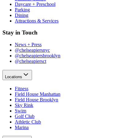
Daycare + Preschool​​​​‌ ‍ ​‍​‍‌‍ ‌ ​‍‌‍‍‌‌‍‌ ‌‍‍‌‌‍ ‍​‍​‍​ ‍‍​‍​‍‌ ​ ‌‍​‌‌‍ ‍‌‍‍‌‌ ‌​‌ ‍‌​‍ ‍‌‍‍‌‌‍ ​‍​‍​‍ ​​‍​‍‌‍‍​‌ ​‍‌‍‌‌‌‍‌‍​‍​‍​ ‍‍​‍​‍‌‍‍​‌ ‌​‌ ‌​‌ ​​‌ ​ ​ ‍‍​‍ ​‍ ‌‍​ ‌‍‍​‌‍‌‌‌‍ ​‌ ​ ‌‍‌‌‌‍​‌‌ ​​‌‍‍‌‌‍‌‌‌ ​‍‌ ​ ​‍ ‍‌ ​ ‌‍​‌‌‍ ‍‌‍‍‌‌ ‌​‌ ‍‌​‍ ‍‌ ​ ‌ ‌​‌ ‌‌‌‍‌​‌‍‍‌‌‍ ​‍ ‌‍‍‌‌‍ ‍‌ ‌​‌‍‌‌‌‍ ‍‌ ‌​​‍ ‌‍‌‌‌‍‌​‌‍‍‌‌ ‌​​‍ ‌‍ ‌‌‍ ‌‍‌​‌‍‌‌​ ‌‌ ​​‌ ​‍‌‍‌‌‌ ​ ‌‍‌‌‌‍ ‍‌ ‌​‌‍​‌‌ ‌​‌‍‍‌‌‍ ‌‍ ‍​ ‍ ‌‍‍‌‌‍‌​​ ‌‌‍‌‍‌‍ ‌‍ ‌ ‌​‌‍‌‌‌ ​‍​ ‍ ‌ ‌​‌ ‍‌‌ ​​‌‍‌‌​ ‌‌‍‌‍‌‍ ‌‍ ‌ ‌​‌‍‌‌‌ ​‍​ ‍ ‌ ​​‌‍​‌‌ ‌​‌‍‍​​ ‌‌‍​ ‌‍ ‌‍ ​‌ ‌‌‌‍ ‌‌‍ ‍‌ ​ ​‍‌‌​ ‌‌‌​​‍‌‌ ‌‍‍ ‌‍‌‌‌ ‍‌​‍‌‌​ ​ ‌​‌​​‍‌‌​ ​ ‌​‌​​‍‌‌​ ​‍​ ​‍​ ‌‌​ ​ ​ ‌‌​ ‍‌‌‍​ ​ ​‍‌‍‌​​ ‍​‌‍​‌​ ‍​​ ​ ​ ​ ​‍‌‌​ ​‍​ ​‍​‍‌‌​ ‌‌‌​‌​​‍ ‍‌‍ ​‌‍‍‌‌‍ ‍‌‍‍ ‌ ​ ​‍‌‌​ ‌‌‌​​‍‌‌ ‌‍‍ ‌‍‌‌‌ ‍‌​‍‌‌​ ​ ‌​‌​​‍‌‌​ ​ ‌​‌​​‍‌‌​ ​‍​ ​‍​ ​ ​ ​‌​ ‍​​ ​ ​ ​ ​ ​‍​ ​ ‌‍​‌​ ‌‍​ ‌‍​ ‌‍‌‍​‌​‍‌‌​ ​‍​ ​‍​‍‌‌​ ‌‌‌​‌​​‍ ‍‌‍ ‍‌‍​‌‌‍ ‌‌‍‌‌​ ‌‍​‍‌‍​‌‌ ​ ‌‍‌‌‌‌‌‌‌ ​‍‌‍ ​​ ‌‌‍‍​‌ ‌​‌ ‌​‌ ​​‌ ​ ​‍‌‌​ ​ ‌​​‌​‍‌‌​ ​‍‌​‌‍​‍‌‌​ ​‍‌​‌‍‌‍​ ‌‍‍​‌‍‌‌‌‍ ​‌ ​ ‌‍‌‌‌‍​‌‌ ​​‌‍‍‌‌‍‌‌‌ ​‍‌ ​ ​‍ ‍‌ ​ ‌‍​‌‌‍ ‍‌‍‍‌‌ ‌​‌ ‍‌​‍ ‍‌ ​ ‌ ‌​‌ ‌‌‌‍‌​‌‍‍‌‌‍ ​‍‌‍‌‍‍‌‌‍‌​​ ‌‌‍‌‍‌‍ ‌‍ ‌ ‌​‌‍‌‌‌ ​‍​‍‌‍‌ ‌​‌ ‍‌‌ ​​‌‍‌‌​ ‌‌‍‌‍‌‍ ‌‍ ‌ ‌​‌‍‌‌‌ ​‍​‍‌‍‌ ​​‌‍​‌‌ ‌​‌‍‍​​ ‌‌‍​ ‌‍ ‌‍ ​‌ ‌‌‌‍ ‌‌‍ ‍‌ ​ ​‍‌‌​ ‌‌‌​​‍‌‌ ‌‍‍ ‌‍‌‌‌ ‍‌​‍‌‌​ ​ ‌​‌​​‍‌‌​ ​ ‌​‌​​‍‌‌​ ​‍​ ​‍​ ‌‌​ ​ ​ ‌‌​ ‍‌‌‍​ ​ ​‍‌‍‌​​ ‍​‌‍​‌​ ‍​​ ​ ​ ​ ​‍‌‌​ ​‍​ ​‍​‍‌‌​ ‌‌‌​‌​​‍ ‍‌‍ ​‌‍‍‌‌‍ ‍‌‍‍ ‌ ​ ​‍‌‌​ ‌‌‌​​‍‌‌ ‌‍‍ ‌‍‌‌‌ ‍‌​‍‌‌​ ​ ‌​‌​​‍‌‌​ ​ ‌​‌​​‍‌‌​ ​‍​ ​‍​ ​ ​ ​‌​ ‍​​ ​ ​ ​ ​ ​‍​ ​ ‌‍​‌​ ‌‍​ ‌‍​ ‌‍‌‍​‌​‍‌‌​ ​‍​ ​‍​‍‌‌​ ‌‌‌​‌​​‍ ‍‌‍ ‍‌‍​‌‌‍ ‌‌‍‌‌​‍‌‍‌ ​​‌‍‌‌‌ ​‍‌ ​ ‌ ​​‌‍‌‌‌‍​ ‌ ‌​‌‍‍‌‌ ‌‍‌‍‌‌​ ‌‌ ​​‌ ‌‌‌‍​‍‌‍ ​‌‍‍‌‌ ​ ‌‍‍​‌‍‌‌‌‍‌​​‍​‍‌ ‌
Parking​​​​‌ ‍ ​‍​‍‌‍ ‌ ​‍‌‍‍‌‌‍‌ ‌‍‍‌‌‍ ‍​‍​‍​ ‍‍​‍​‍‌ ​ ‌‍​‌‌‍ ‍‌‍‍‌‌ ‌​‌ ‍‌​‍ ‍‌‍‍‌‌‍ ​‍​‍​‍ ​​‍​‍‌‍‍​‌ ​‍‌‍‌‌‌‍‌‍​‍​‍​ ‍‍​‍​‍‌‍‍​‌ ‌​‌ ‌​‌ ​​‌ ​ ​ ‍‍​‍ ​‍ ‌‍​ ‌‍‍​‌‍‌‌‌‍ ​‌ ​ ‌‍‌‌‌‍​‌‌ ​​‌‍‍‌‌‍‌‌‌ ​‍‌ ​ ​‍ ‍‌ ​ ‌‍​‌‌‍ ‍‌‍‍‌‌ ‌​‌ ‍‌​‍ ‍‌ ​ ‌ ‌​‌ ‌‌‌‍‌​‌‍‍‌‌‍ ​‍ ‌‍‍‌‌‍ ‍‌ ‌​‌‍‌‌‌‍ ‍‌ ‌​​‍ ‌‍‌‌‌‍‌​‌‍‍‌‌ ‌​​‍ ‌‍ ‌‌‍ ‌‍‌​‌‍‌‌​ ‌‌ ​​‌ ​‍‌‍‌‌‌ ​ ‌‍‌‌‌‍ ‍‌ ‌​‌‍​‌‌ ‌​‌‍‍‌‌‍ ‌‍ ‍​ ‍ ‌‍‍‌‌‍‌​​ ‌‌‍‌‍‌‍ ‌‍ ‌ ‌​‌‍‌‌‌ ​‍​ ‍ ‌ ‌​‌ ‍‌‌ ​​‌‍‌‌​ ‌‌‍‌‍‌‍ ‌‍ ‌ ‌​‌‍‌‌‌ ​‍​ ‍ ‌ ​​‌‍​‌‌ ‌​‌‍‍​​ ‌‌‍​ ‌‍ ‌‍ ​‌ ‌‌‌‍ ‌‌‍ ‍‌ ​ ​‍‌‌​ ‌‌‌​​‍‌‌ ‌‍‍ ‌‍‌‌‌ ‍‌​‍‌‌​ ​ ‌​‌​​‍‌‌​ ​ ‌​‌​​‍‌‌​ ​‍​ ​‍​ ‌‌​ ​ ​ ‌‌​ ‍‌‌‍​ ​ ​‍‌‍‌​​ ‍​‌‍​‌​ ‍​​ ​ ​ ​ ​‍‌‌​ ​‍​ ​‍​‍‌‌​ ‌‌‌​‌​​‍ ‍‌‍ ​‌‍‍‌‌‍ ‍‌‍‍ ‌ ​ ​‍‌‌​ ‌‌‌​​‍‌‌ ‌‍‍ ‌‍‌‌‌ ‍‌​‍‌‌​ ​ ‌​‌​​‍‌‌​ ​ ‌​‌​​‍‌‌​ ​‍​ ​‍‌‍​‍​ ​​‌‍‌‍​ ‌‍‌‍‌‍​ ​‌‌‍‌‌‌‍‌‍​ ‌ ​ ​‌‌‍‌‍‌‍‌​​‍‌‌​ ​‍​ ​‍​‍‌‌​ ‌‌‌​‌​​‍ ‍‌‍ ‍‌‍​‌‌‍ ‌‌‍‌‌​ ‌‍​‍‌‍​‌‌ ​ ‌‍‌‌‌‌‌‌‌ ​‍‌‍ ​​ ‌‌‍‍​‌ ‌​‌ ‌​‌ ​​‌ ​ ​‍‌‌​ ​ ‌​​‌​‍‌‌​ ​‍‌​‌‍​‍‌‌​ ​‍‌​‌‍‌‍​ ‌‍‍​‌‍‌‌‌‍ ​‌ ​ ‌‍‌‌‌‍​‌‌ ​​‌‍‍‌‌‍‌‌‌ ​‍‌ ​ ​‍ ‍‌ ​ ‌‍​‌‌‍ ‍‌‍‍‌‌ ‌​‌ ‍‌​‍ ‍‌ ​ ‌ ‌​‌ ‌‌‌‍‌​‌‍‍‌‌‍ ​‍‌‍‌‍‍‌‌‍‌​​ ‌‌‍‌‍‌‍ ‌‍ ‌ ‌​‌‍‌‌‌ ​‍​‍‌‍‌ ‌​‌ ‍‌‌ ​​‌‍‌‌​ ‌‌‍‌‍‌‍ ‌‍ ‌ ‌​‌‍‌‌‌ ​‍​‍‌‍‌ ​​‌‍​‌‌ ‌​‌‍‍​​ ‌‌‍​ ‌‍ ‌‍ ​‌ ‌‌‌‍ ‌‌‍ ‍‌ ​ ​‍‌‌​ ‌‌‌​​‍‌‌ ‌‍‍ ‌‍‌‌‌ ‍‌​‍‌‌​ ​ ‌​‌​​‍‌‌​ ​ ‌​‌​​‍‌‌​ ​‍​ ​‍​ ‌‌​ ​ ​ ‌‌​ ‍‌‌‍​ ​ ​‍‌‍‌​​ ‍​‌‍​‌​ ‍​​ ​ ​ ​ ​‍‌‌​ ​‍​ ​‍​‍‌‌​ ‌‌‌​‌​​‍ ‍‌‍ ​‌‍‍‌‌‍ ‍‌‍‍ ‌ ​ ​‍‌‌​ ‌‌‌​​‍‌‌ ‌‍‍ ‌‍‌‌‌ ‍‌​‍‌‌​ ​ ‌​‌​​‍‌‌​ ​ ‌​‌​​‍‌‌​ ​‍​ ​‍‌‍​‍​ ​​‌‍‌‍​ ‌‍‌‍‌‍​ ​‌‌‍‌‌‌‍‌‍​ ‌ ​ ​‌‌‍‌‍‌‍‌​​‍‌‌​ ​‍​ ​‍​‍‌‌​ ‌‌‌​‌​​‍ ‍‌‍ ‍‌‍​‌‌‍ ‌‌‍‌‌​‍‌‍‌ ​​‌‍‌‌‌ ​‍‌ ​ ‌ ​​‌‍‌‌‌‍​ ‌ ‌​‌‍‍‌‌ ‌‍‌‍‌‌​ ‌‌ ​​‌ ‌‌‌‍​‍‌‍ ​‌‍‍‌‌ ​ ‌‍‍​‌‍‌‌‌‍‌​​‍​‍‌ ‌
Dining​​​​‌ ‍ ​‍​‍‌‍ ‌ ​‍‌‍‍‌‌‍‌ ‌‍‍‌‌‍ ‍​‍​‍​ ‍‍​‍​‍‌ ​ ‌‍​‌‌‍ ‍‌‍‍‌‌ ‌​‌ ‍‌​‍ ‍‌‍‍‌‌‍ ​‍​‍​‍ ​​‍​‍‌‍‍​‌ ​‍‌‍‌‌‌‍‌‍​‍​‍​ ‍‍​‍​‍‌‍‍​‌ ‌​‌ ‌​‌ ​​‌ ​ ​ ‍‍​‍ ​‍ ‌‍​ ‌‍‍​‌‍‌‌‌‍ ​‌ ​ ‌‍‌‌‌‍​‌‌ ​​‌‍‍‌‌‍‌‌‌ ​‍‌ ​ ​‍ ‍‌ ​ ‌‍​‌‌‍ ‍‌‍‍‌‌ ‌​‌ ‍‌​‍ ‍‌ ​ ‌ ‌​‌ ‌‌‌‍‌​‌‍‍‌‌‍ ​‍ ‌‍‍‌‌‍ ‍‌ ‌​‌‍‌‌‌‍ ‍‌ ‌​​‍ ‌‍‌‌‌‍‌​‌‍‍‌‌ ‌​​‍ ‌‍ ‌‌‍ ‌‍‌​‌‍‌‌​ ‌‌ ​​‌ ​‍‌‍‌‌‌ ​ ‌‍‌‌‌‍ ‍‌ ‌​‌‍​‌‌ ‌​‌‍‍‌‌‍ ‌‍ ‍​ ‍ ‌‍‍‌‌‍‌​​ ‌‌‍‌‍‌‍ ‌‍ ‌ ‌​‌‍‌‌‌ ​‍​ ‍ ‌ ‌​‌ ‍‌‌ ​​‌‍‌‌​ ‌‌‍‌‍‌‍ ‌‍ ‌ ‌​‌‍‌‌‌ ​‍​ ‍ ‌ ​​‌‍​‌‌ ‌​‌‍‍​​ ‌‌‍​ ‌‍ ‌‍ ​‌ ‌‌‌‍ ‌‌‍ ‍‌ ​ ​‍‌‌​ ‌‌‌​​‍‌‌ ‌‍‍ ‌‍‌‌‌ ‍‌​‍‌‌​ ​ ‌​‌​​‍‌‌​ ​ ‌​‌​​‍‌‌​ ​‍​ ​‍​ ‌‌​ ​ ​ ‌‌​ ‍‌‌‍​ ​ ​‍‌‍‌​​ ‍​‌‍​‌​ ‍​​ ​ ​ ​ ​‍‌‌​ ​‍​ ​‍​‍‌‌​ ‌‌‌​‌​​‍ ‍‌‍ ​‌‍‍‌‌‍ ‍‌‍‍ ‌ ​ ​‍‌‌​ ‌‌‌​​‍‌‌ ‌‍‍ ‌‍‌‌‌ ‍‌​‍‌‌​ ​ ‌​‌​​‍‌‌​ ​ ‌​‌​​‍‌‌​ ​‍​ ​‍​ ‍​‌‍‌‍‌‍‌​​ ‌‍​ ‍‌‌‍​‍‌‍‌‌​ ‌ ‌‍‌‍​ ‌​​ ‌​​ ​‍​‍‌‌​ ​‍​ ​‍​‍‌‌​ ‌‌‌​‌​​‍ ‍‌‍ ‍‌‍​‌‌‍ ‌‌‍‌‌​ ‌‍​‍‌‍​‌‌ ​ ‌‍‌‌‌‌‌‌‌ ​‍‌‍ ​​ ‌‌‍‍​‌ ‌​‌ ‌​‌ ​​‌ ​ ​‍‌‌​ ​ ‌​​‌​‍‌‌​ ​‍‌​‌‍​‍‌‌​ ​‍‌​‌‍‌‍​ ‌‍‍​‌‍‌‌‌‍ ​‌ ​ ‌‍‌‌‌‍​‌‌ ​​‌‍‍‌‌‍‌‌‌ ​‍‌ ​ ​‍ ‍‌ ​ ‌‍​‌‌‍ ‍‌‍‍‌‌ ‌​‌ ‍‌​‍ ‍‌ ​ ‌ ‌​‌ ‌‌‌‍‌​‌‍‍‌‌‍ ​‍‌‍‌‍‍‌‌‍‌​​ ‌‌‍‌‍‌‍ ‌‍ ‌ ‌​‌‍‌‌‌ ​‍​‍‌‍‌ ‌​‌ ‍‌‌ ​​‌‍‌‌​ ‌‌‍‌‍‌‍ ‌‍ ‌ ‌​‌‍‌‌‌ ​‍​‍‌‍‌ ​​‌‍​‌‌ ‌​‌‍‍​​ ‌‌‍​ ‌‍ ‌‍ ​‌ ‌‌‌‍ ‌‌‍ ‍‌ ​ ​‍‌‌​ ‌‌‌​​‍‌‌ ‌‍‍ ‌‍‌‌‌ ‍‌​‍‌‌​ ​ ‌​‌​​‍‌‌​ ​ ‌​‌​​‍‌‌​ ​‍​ ​‍​ ‌‌​ ​ ​ ‌‌​ ‍‌‌‍​ ​ ​‍‌‍‌​​ ‍​‌‍​‌​ ‍​​ ​ ​ ​ ​‍‌‌​ ​‍​ ​‍​‍‌‌​ ‌‌‌​‌​​‍ ‍‌‍ ​‌‍‍‌‌‍ ‍‌‍‍ ‌ ​ ​‍‌‌​ ‌‌‌​​‍‌‌ ‌‍‍ ‌‍‌‌‌ ‍‌​‍‌‌​ ​ ‌​‌​​‍‌‌​ ​ ‌​‌​​‍‌‌​ ​‍​ ​‍​ ‍​‌‍‌‍‌‍‌​​ ‌‍​ ‍‌‌‍​‍‌‍‌‌​ ‌ ‌‍‌‍​ ‌​​ ‌​​ ​‍​‍‌‌​ ​‍​ ​‍​‍‌‌​ ‌‌‌​‌​​‍ ‍‌‍ ‍‌‍​‌‌‍ ‌‌‍‌‌​‍‌‍‌ ​​‌‍‌‌‌ ​‍‌ ​ ‌ ​​‌‍‌‌‌‍​ ‌ ‌​‌‍‍‌‌ ‌‍‌‍‌‌​ ‌‌ ​​‌ ‌‌‌‍​‍‌‍ ​‌‍‍‌‌ ​ ‌‍‍​‌‍‌‌‌‍‌​​‍​‍‌ ‌
Attractions & Services​​​​‌ ‍ ​‍​‍‌‍ ‌ ​‍‌‍‍‌‌‍‌ ‌‍‍‌‌‍ ‍​‍​‍​ ‍‍​‍​‍‌ ​ ‌‍​‌‌‍ ‍‌‍‍‌‌ ‌​‌ ‍‌​‍ ‍‌‍‍‌‌‍ ​‍​‍​‍ ​​‍​‍‌‍‍​‌ ​‍‌‍‌‌‌‍‌‍​‍​‍​ ‍‍​‍​‍‌‍‍​‌ ‌​‌ ‌​‌ ​​‌ ​ ​ ‍‍​‍ ​‍ ‌‍​ ‌‍‍​‌‍‌‌‌‍ ​‌ ​ ‌‍‌‌‌‍​‌‌ ​​‌‍‍‌‌‍‌‌‌ ​‍‌ ​ ​‍ ‍‌ ​ ‌‍​‌‌‍ ‍‌‍‍‌‌ ‌​‌ ‍‌​‍ ‍‌ ​ ‌ ‌​‌ ‌‌‌‍‌​‌‍‍‌‌‍ ​‍ ‌‍‍‌‌‍ ‍‌ ‌​‌‍‌‌‌‍ ‍‌ ‌​​‍ ‌‍‌‌‌‍‌​‌‍‍‌‌ ‌​​‍ ‌‍ ‌‌‍ ‌‍‌​‌‍‌‌​ ‌‌ ​​‌ ​‍‌‍‌‌‌ ​ ‌‍‌‌‌‍ ‍‌ ‌​‌‍​‌‌ ‌​‌‍‍‌‌‍ ‌‍ ‍​ ‍ ‌‍‍‌‌‍‌​​ ‌‌‍‌‍‌‍ ‌‍ ‌ ‌​‌‍‌‌‌ ​‍​ ‍ ‌ ‌​‌ ‍‌‌ ​​‌‍‌‌​ ‌‌‍‌‍‌‍ ‌‍ ‌ ‌​‌‍‌‌‌ ​‍​ ‍ ‌ ​​‌‍​‌‌ ‌​‌‍‍​​ ‌‌‍​ ‌‍ ‌‍ ​‌ ‌‌‌‍ ‌‌‍ ‍‌ ​ ​‍‌‌​ ‌‌‌​​‍‌‌ ‌‍‍ ‌‍‌‌‌ ‍‌​‍‌‌​ ​ ‌​‌​​‍‌‌​ ​ ‌​‌​​‍‌‌​ ​‍​ ​‍​ ‌‌​ ​ ​ ‌‌​ ‍‌‌‍​ ​ ​‍‌‍‌​​ ‍​‌‍​‌​ ‍​​ ​ ​ ​ ​‍‌‌​ ​‍​ ​‍​‍‌‌​ ‌‌‌​‌​​‍ ‍‌‍ ​‌‍‍‌‌‍ ‍‌‍‍ ‌ ​ ​‍‌‌​ ‌‌‌​​‍‌‌ ‌‍‍ ‌‍‌‌‌ ‍‌​‍‌‌​ ​ ‌​‌​​‍‌‌​ ​ ‌​‌​​‍‌‌​ ​‍​ ​‍​ ​​​ ​ ​ ‍‌​ ‍‌​ ​‍​ ‌​‌‍​‍​ ‌ ​ ​‍​ ‌ ‌‍​‍‌‍‌​​‍‌‌​ ​‍​ ​‍​‍‌‌​ ‌‌‌​‌​​‍ ‍‌‍ ‍‌‍​‌‌‍ ‌‌‍‌‌​ ‌‍​‍‌‍​‌‌ ​ ‌‍‌‌‌‌‌‌‌ ​‍‌‍ ​​ ‌‌‍‍​‌ ‌​‌ ‌​‌ ​​‌ ​ ​‍‌‌​ ​ ‌​​‌​‍‌‌​ ​‍‌​‌‍​‍‌‌​ ​‍‌​‌‍‌‍​ ‌‍‍​‌‍‌‌‌‍ ​‌ ​ ‌‍‌‌‌‍​‌‌ ​​‌‍‍‌‌‍‌‌‌ ​‍‌ ​ ​‍ ‍‌ ​ ‌‍​‌‌‍ ‍‌‍‍‌‌ ‌​‌ ‍‌​‍ ‍‌ ​ ‌ ‌​‌ ‌‌‌‍‌​‌‍‍‌‌‍ ​‍‌‍‌‍‍‌‌‍‌​​ ‌‌‍‌‍‌‍ ‌‍ ‌ ‌​‌‍‌‌‌ ​‍​‍‌‍‌ ‌​‌ ‍‌‌ ​​‌‍‌‌​ ‌‌‍‌‍‌‍ ‌‍ ‌ ‌​‌‍‌‌‌ ​‍​‍‌‍‌ ​​‌‍​‌‌ ‌​‌‍‍​​ ‌‌‍​ ‌‍ ‌‍ ​‌ ‌‌‌‍ ‌‌‍ ‍‌ ​ ​‍‌‌​ ‌‌‌​​‍‌‌ ‌‍‍ ‌‍‌‌‌ ‍‌​‍‌‌​ ​ ‌​‌​​‍‌‌​ ​ ‌​‌​​‍‌‌​ ​‍​ ​‍​ ‌‌​ ​ ​ ‌‌​ ‍‌‌‍​ ​ ​‍‌‍‌​​ ‍​‌‍​‌​ ‍​​ ​ ​ ​ ​‍‌‌​ ​‍​ ​‍​‍‌‌​ ‌‌‌​‌​​‍ ‍‌‍ ​‌‍‍‌‌‍ ‍‌‍‍ ‌ ​ ​‍‌‌​ ‌‌‌​​‍‌‌ ‌‍‍ ‌‍‌‌‌ ‍‌​‍‌‌​ ​ ‌​‌​​‍‌‌​ ​ ‌​‌​​‍‌‌​ ​‍​ ​‍​ ​​​ ​ ​ ‍‌​ ‍‌​ ​‍​ ‌​‌‍​‍​ ‌ ​ ​‍​ ‌ ‌‍​‍‌‍‌​​‍‌‌​ ​‍​ ​‍​‍‌‌​ ‌‌‌​‌​​‍ ‍‌‍ ‍‌‍​‌‌‍ ‌‌‍‌‌​‍‌‍‌ ​​‌‍‌‌‌ ​‍‌ ​ ‌ ​​‌‍‌‌‌‍​ ‌ ‌​‌‍‍‌‌ ‌‍‌‍‌‌​ ‌‌ ​​‌ ‌‌‌‍​‍‌‍ ​‌‍‍‌‌ ​ ‌‍‍​‌‍‌‌‌‍‌​​‍​‍‌ ‌
Stay in Touch​​​​‌ ‍ ​‍​‍‌‍ ‌ ​‍‌‍‍‌‌‍‌ ‌‍‍‌‌‍ ‍​‍​‍​ ‍‍​‍​‍‌ ​ ‌‍​‌‌‍ ‍‌‍‍‌‌ ‌​‌ ‍‌​‍ ‍‌‍‍‌‌‍ ​‍​‍​‍ ​​‍​‍‌‍‍​‌ ​‍‌‍‌‌‌‍‌‍​‍​‍​ ‍‍​‍​‍‌‍‍​‌ ‌​‌ ‌​‌ ​​‌ ​ ​ ‍‍​‍ ​‍ ‌‍​ ‌‍‍​‌‍‌‌‌‍ ​‌ ​ ‌‍‌‌‌‍​‌‌ ​​‌‍‍‌‌‍‌‌‌ ​‍‌ ​ ​‍ ‍‌ ​ ‌‍​‌‌‍ ‍‌‍‍‌‌ ‌​‌ ‍‌​‍ ‍‌ ​ ‌ ‌​‌ ‌‌‌‍‌​‌‍‍‌‌‍ ​‍ ‌‍‍‌‌‍ ‍‌ ‌​‌‍‌‌‌‍ ‍‌ ‌​​‍ ‌‍‌‌‌‍‌​‌‍‍‌‌ ‌​​‍ ‌‍ ‌‌‍ ‌‍‌​‌‍‌‌​ ‌‌ ​​‌ ​‍‌‍‌‌‌ ​ ‌‍‌‌‌‍ ‍‌ ‌​‌‍​‌‌ ‌​‌‍‍‌‌‍ ‌‍ ‍​ ‍ ‌‍‍‌‌‍‌​​ ‌‌‍‌‍‌‍ ‌‍ ‌ ‌​‌‍‌‌‌ ​‍​ ‍ ‌ ‌​‌ ‍‌‌ ​​‌‍‌‌​ ‌‌‍‌‍‌‍ ‌‍ ‌ ‌​‌‍‌‌‌ ​‍​ ‍ ‌ ​​‌‍​‌‌ ‌​‌‍‍​​ ‌‌‍​ ‌‍ ‌‍ ​‌ ‌‌‌‍ ‌‌‍ ‍‌ ​ ​‍‌‌​ ‌‌‌​​‍‌‌ ‌‍‍ ‌‍‌‌‌ ‍‌​‍‌‌​ ​ ‌​‌​​‍‌‌​ ​ ‌​‌​​‍‌‌​ ​‍​ ​‍​ ‍​‌‍​‍‌‍‌​​ ​‌‌‍​‍‌‍‌‌‌‍‌‌‌‍‌​‌‍​‌​ ​‍‌‍‌‌‌‍​‌​‍‌‌​ ​‍​ ​‍​‍‌‌​ ‌‌‌​‌​​‍ ‍‌ ‌​‌‍‍‌‌ ‌​‌‍ ​‌‍‌‌​ ‌‍​‍‌‍​‌‌ ​ ‌‍‌‌‌‌‌‌‌ ​‍‌‍ ​​ ‌‌‍‍​‌ ‌​‌ ‌​‌ ​​‌ ​ ​‍‌‌​ ​ ‌​​‌​‍‌‌​ ​‍‌​‌‍​‍‌‌​ ​‍‌​‌‍‌‍​ ‌‍‍​‌‍‌‌‌‍ ​‌ ​ ‌‍‌‌‌‍​‌‌ ​​‌‍‍‌‌‍‌‌‌ ​‍‌ ​ ​‍ ‍‌ ​ ‌‍​‌‌‍ ‍‌‍‍‌‌ ‌​‌ ‍‌​‍ ‍‌ ​ ‌ ‌​‌ ‌‌‌‍‌​‌‍‍‌‌‍ ​‍‌‍‌‍‍‌‌‍‌​​ ‌‌‍‌‍‌‍ ‌‍ ‌ ‌​‌‍‌‌‌ ​‍​‍‌‍‌ ‌​‌ ‍‌‌ ​​‌‍‌‌​ ‌‌‍‌‍‌‍ ‌‍ ‌ ‌​‌‍‌‌‌ ​‍​‍‌‍‌ ​​‌‍​‌‌ ‌​‌‍‍​​ ‌‌‍​ ‌‍ ‌‍ ​‌ ‌‌‌‍ ‌‌‍ ‍‌ ​ ​‍‌‌​ ‌‌‌​​‍‌‌ ‌‍‍ ‌‍‌‌‌ ‍‌​‍‌‌​ ​ ‌​‌​​‍‌‌​ ​ ‌​‌​​‍‌‌​ ​‍​ ​‍​ ‍​‌‍​‍‌‍‌​​ ​‌‌‍​‍‌‍‌‌‌‍‌‌‌‍‌​‌‍​‌​ ​‍‌‍‌‌‌‍​‌​‍‌‌​ ​‍​ ​‍​‍‌‌​ ‌‌‌​‌​​‍ ‍‌ ‌​‌‍‍‌‌ ‌​‌‍ ​‌‍‌‌​‍‌‍‌ ​​‌‍‌‌‌ ​‍‌ ​ ‌ ​​‌‍‌‌‌‍​ ‌ ‌​‌‍‍‌‌ ‌‍‌‍‌‌​ ‌‌ ​​‌ ‌‌‌‍​‍‌‍ ​‌‍‍‌‌ ​ ‌‍‍​‌‍‌‌‌‍‌​​‍​‍‌ ‌
News + Press​​​​‌ ‍ ​‍​‍‌‍ ‌ ​‍‌‍‍‌‌‍‌ ‌‍‍‌‌‍ ‍​‍​‍​ ‍‍​‍​‍‌ ​ ‌‍​‌‌‍ ‍‌‍‍‌‌ ‌​‌ ‍‌​‍ ‍‌‍‍‌‌‍ ​‍​‍​‍ ​​‍​‍‌‍‍​‌ ​‍‌‍‌‌‌‍‌‍​‍​‍​ ‍‍​‍​‍‌‍‍​‌ ‌​‌ ‌​‌ ​​‌ ​ ​ ‍‍​‍ ​‍ ‌‍​ ‌‍‍​‌‍‌‌‌‍ ​‌ ​ ‌‍‌‌‌‍​‌‌ ​​‌‍‍‌‌‍‌‌‌ ​‍‌ ​ ​‍ ‍‌ ​ ‌‍​‌‌‍ ‍‌‍‍‌‌ ‌​‌ ‍‌​‍ ‍‌ ​ ‌ ‌​‌ ‌‌‌‍‌​‌‍‍‌‌‍ ​‍ ‌‍‍‌‌‍ ‍‌ ‌​‌‍‌‌‌‍ ‍‌ ‌​​‍ ‌‍‌‌‌‍‌​‌‍‍‌‌ ‌​​‍ ‌‍ ‌‌‍ ‌‍‌​‌‍‌‌​ ‌‌ ​​‌ ​‍‌‍‌‌‌ ​ ‌‍‌‌‌‍ ‍‌ ‌​‌‍​‌‌ ‌​‌‍‍‌‌‍ ‌‍ ‍​ ‍ ‌‍‍‌‌‍‌​​ ‌‌‍‌‍‌‍ ‌‍ ‌ ‌​‌‍‌‌‌ ​‍​ ‍ ‌ ‌​‌ ‍‌‌ ​​‌‍‌‌​ ‌‌‍‌‍‌‍ ‌‍ ‌ ‌​‌‍‌‌‌ ​‍​ ‍ ‌ ​​‌‍​‌‌ ‌​‌‍‍​​ ‌‌‍​ ‌‍ ‌‍ ​‌ ‌‌‌‍ ‌‌‍ ‍‌ ​ ​‍‌‌​ ‌‌‌​​‍‌‌ ‌‍‍ ‌‍‌‌‌ ‍‌​‍‌‌​ ​ ‌​‌​​‍‌‌​ ​ ‌​‌​​‍‌‌​ ​‍​ ​‍​ ‍​‌‍​‍‌‍‌​​ ​‌‌‍​‍‌‍‌‌‌‍‌‌‌‍‌​‌‍​‌​ ​‍‌‍‌‌‌‍​‌​‍‌‌​ ​‍​ ​‍​‍‌‌​ ‌‌‌​‌​​‍ ‍‌‍ ​‌‍‍‌‌‍ ‍‌‍‍ ‌ ​ ​‍‌‌​ ‌‌‌​​‍‌‌ ‌‍‍ ‌‍‌‌‌ ‍‌​‍‌‌​ ​ ‌​‌​​‍‌‌​ ​ ‌​‌​​‍‌‌​ ​‍​ ​‍‌‍‌‍​ ‌‌​ ​‍​ ‍‌‌‍​‌‌‍‌​​ ‍​‌‍​‍​ ‍‌​ ​‍​ ‌​​ ​ ​‍‌‌​ ​‍​ ​‍​‍‌‌​ ‌‌‌​‌​​‍ ‍‌‍ ‍‌‍​‌‌‍ ‌‌‍‌‌​ ‌‍​‍‌‍​‌‌ ​ ‌‍‌‌‌‌‌‌‌ ​‍‌‍ ​​ ‌‌‍‍​‌ ‌​‌ ‌​‌ ​​‌ ​ ​‍‌‌​ ​ ‌​​‌​‍‌‌​ ​‍‌​‌‍​‍‌‌​ ​‍‌​‌‍‌‍​ ‌‍‍​‌‍‌‌‌‍ ​‌ ​ ‌‍‌‌‌‍​‌‌ ​​‌‍‍‌‌‍‌‌‌ ​‍‌ ​ ​‍ ‍‌ ​ ‌‍​‌‌‍ ‍‌‍‍‌‌ ‌​‌ ‍‌​‍ ‍‌ ​ ‌ ‌​‌ ‌‌‌‍‌​‌‍‍‌‌‍ ​‍‌‍‌‍‍‌‌‍‌​​ ‌‌‍‌‍‌‍ ‌‍ ‌ ‌​‌‍‌‌‌ ​‍​‍‌‍‌ ‌​‌ ‍‌‌ ​​‌‍‌‌​ ‌‌‍‌‍‌‍ ‌‍ ‌ ‌​‌‍‌‌‌ ​‍​‍‌‍‌ ​​‌‍​‌‌ ‌​‌‍‍​​ ‌‌‍​ ‌‍ ‌‍ ​‌ ‌‌‌‍ ‌‌‍ ‍‌ ​ ​‍‌‌​ ‌‌‌​​‍‌‌ ‌‍‍ ‌‍‌‌‌ ‍‌​‍‌‌​ ​ ‌​‌​​‍‌‌​ ​ ‌​‌​​‍‌‌​ ​‍​ ​‍​ ‍​‌‍​‍‌‍‌​​ ​‌‌‍​‍‌‍‌‌‌‍‌‌‌‍‌​‌‍​‌​ ​‍‌‍‌‌‌‍​‌​‍‌‌​ ​‍​ ​‍​‍‌‌​ ‌‌‌​‌​​‍ ‍‌‍ ​‌‍‍‌‌‍ ‍‌‍‍ ‌ ​ ​‍‌‌​ ‌‌‌​​‍‌‌ ‌‍‍ ‌‍‌‌‌ ‍‌​‍‌‌​ ​ ‌​‌​​‍‌‌​ ​ ‌​‌​​‍‌‌​ ​‍​ ​‍‌‍‌‍​ ‌‌​ ​‍​ ‍‌‌‍​‌‌‍‌​​ ‍​‌‍​‍​ ‍‌​ ​‍​ ‌​​ ​ ​‍‌‌​ ​‍​ ​‍​‍‌‌​ ‌‌‌​‌​​‍ ‍‌‍ ‍‌‍​‌‌‍ ‌‌‍‌‌​‍‌‍‌ ​​‌‍‌‌‌ ​‍‌ ​ ‌ ​​‌‍‌‌‌‍​ ‌ ‌​‌‍‍‌‌ ‌‍‌‍‌‌​ ‌‌ ​​‌ ‌‌‌‍​‍‌‍ ​‌‍‍‌‌ ​ ‌‍‍​‌‍‌‌‌‍‌​​‍​‍‌ ‌
@chelseapiersnyc​​​​‌ ‍ ​‍​‍‌‍ ‌ ​‍‌‍‍‌‌‍‌ ‌‍‍‌‌‍ ‍​‍​‍​ ‍‍​‍​‍‌ ​ ‌‍​‌‌‍ ‍‌‍‍‌‌ ‌​‌ ‍‌​‍ ‍‌‍‍‌‌‍ ​‍​‍​‍ ​​‍​‍‌‍‍​‌ ​‍‌‍‌‌‌‍‌‍​‍​‍​ ‍‍​‍​‍‌‍‍​‌ ‌​‌ ‌​‌ ​​‌ ​ ​ ‍‍​‍ ​‍ ‌‍​ ‌‍‍​‌‍‌‌‌‍ ​‌ ​ ‌‍‌‌‌‍​‌‌ ​​‌‍‍‌‌‍‌‌‌ ​‍‌ ​ ​‍ ‍‌ ​ ‌‍​‌‌‍ ‍‌‍‍‌‌ ‌​‌ ‍‌​‍ ‍‌ ​ ‌ ‌​‌ ‌‌‌‍‌​‌‍‍‌‌‍ ​‍ ‌‍‍‌‌‍ ‍‌ ‌​‌‍‌‌‌‍ ‍‌ ‌​​‍ ‌‍‌‌‌‍‌​‌‍‍‌‌ ‌​​‍ ‌‍ ‌‌‍ ‌‍‌​‌‍‌‌​ ‌‌ ​​‌ ​‍‌‍‌‌‌ ​ ‌‍‌‌‌‍ ‍‌ ‌​‌‍​‌‌ ‌​‌‍‍‌‌‍ ‌‍ ‍​ ‍ ‌‍‍‌‌‍‌​​ ‌‌‍‌‍‌‍ ‌‍ ‌ ‌​‌‍‌‌‌ ​‍​ ‍ ‌ ‌​‌ ‍‌‌ ​​‌‍‌‌​ ‌‌‍‌‍‌‍ ‌‍ ‌ ‌​‌‍‌‌‌ ​‍​ ‍ ‌ ​​‌‍​‌‌ ‌​‌‍‍​​ ‌‌‍​ ‌‍ ‌‍ ​‌ ‌‌‌‍ ‌‌‍ ‍‌ ​ ​‍‌‌​ ‌‌‌​​‍‌‌ ‌‍‍ ‌‍‌‌‌ ‍‌​‍‌‌​ ​ ‌​‌​​‍‌‌​ ​ ‌​‌​​‍‌‌​ ​‍​ ​‍​ ‍​‌‍​‍‌‍‌​​ ​‌‌‍​‍‌‍‌‌‌‍‌‌‌‍‌​‌‍​‌​ ​‍‌‍‌‌‌‍​‌​‍‌‌​ ​‍​ ​‍​‍‌‌​ ‌‌‌​‌​​‍ ‍‌‍ ​‌‍‍‌‌‍ ‍‌‍‍ ‌ ​ ​‍‌‌​ ‌‌‌​​‍‌‌ ‌‍‍ ‌‍‌‌‌ ‍‌​‍‌‌​ ​ ‌​‌​​‍‌‌​ ​ ‌​‌​​‍‌‌​ ​‍​ ​‍​ ‌​​ ​ ​ ​​‌‍‌‌‌‍​ ‌‍​‌​ ​​​ ‌​‌‍‌‌‌‍‌‍​ ‌​​ ‍‌​‍‌‌​ ​‍​ ​‍​‍‌‌​ ‌‌‌​‌​​‍ ‍‌‍ ‍‌‍​‌‌‍ ‌‌‍‌‌​ ‌‍​‍‌‍​‌‌ ​ ‌‍‌‌‌‌‌‌‌ ​‍‌‍ ​​ ‌‌‍‍​‌ ‌​‌ ‌​‌ ​​‌ ​ ​‍‌‌​ ​ ‌​​‌​‍‌‌​ ​‍‌​‌‍​‍‌‌​ ​‍‌​‌‍‌‍​ ‌‍‍​‌‍‌‌‌‍ ​‌ ​ ‌‍‌‌‌‍​‌‌ ​​‌‍‍‌‌‍‌‌‌ ​‍‌ ​ ​‍ ‍‌ ​ ‌‍​‌‌‍ ‍‌‍‍‌‌ ‌​‌ ‍‌​‍ ‍‌ ​ ‌ ‌​‌ ‌‌‌‍‌​‌‍‍‌‌‍ ​‍‌‍‌‍‍‌‌‍‌​​ ‌‌‍‌‍‌‍ ‌‍ ‌ ‌​‌‍‌‌‌ ​‍​‍‌‍‌ ‌​‌ ‍‌‌ ​​‌‍‌‌​ ‌‌‍‌‍‌‍ ‌‍ ‌ ‌​‌‍‌‌‌ ​‍​‍‌‍‌ ​​‌‍​‌‌ ‌​‌‍‍​​ ‌‌‍​ ‌‍ ‌‍ ​‌ ‌‌‌‍ ‌‌‍ ‍‌ ​ ​‍‌‌​ ‌‌‌​​‍‌‌ ‌‍‍ ‌‍‌‌‌ ‍‌​‍‌‌​ ​ ‌​‌​​‍‌‌​ ​ ‌​‌​​‍‌‌​ ​‍​ ​‍​ ‍​‌‍​‍‌‍‌​​ ​‌‌‍​‍‌‍‌‌‌‍‌‌‌‍‌​‌‍​‌​ ​‍‌‍‌‌‌‍​‌​‍‌‌​ ​‍​ ​‍​‍‌‌​ ‌‌‌​‌​​‍ ‍‌‍ ​‌‍‍‌‌‍ ‍‌‍‍ ‌ ​ ​‍‌‌​ ‌‌‌​​‍‌‌ ‌‍‍ ‌‍‌‌‌ ‍‌​‍‌‌​ ​ ‌​‌​​‍‌‌​ ​ ‌​‌​​‍‌‌​ ​‍​ ​‍​ ‌​​ ​ ​ ​​‌‍‌‌‌‍​ ‌‍​‌​ ​​​ ‌​‌‍‌‌‌‍‌‍​ ‌​​ ‍‌​‍‌‌​ ​‍​ ​‍​‍‌‌​ ‌‌‌​‌​​‍ ‍‌‍ ‍‌‍​‌‌‍ ‌‌‍‌‌​‍‌‍‌ ​​‌‍‌‌‌ ​‍‌ ​ ‌ ​​‌‍‌‌‌‍​ ‌ ‌​‌‍‍‌‌ ‌‍‌‍‌‌​ ‌‌ ​​‌ ‌‌‌‍​‍‌‍ ​‌‍‍‌‌ ​ ‌‍‍​‌‍‌‌‌‍‌​​‍​‍‌ ‌
@chelseapiersbrooklyn​​​​‌ ‍ ​‍​‍‌‍ ‌ ​‍‌‍‍‌‌‍‌ ‌‍‍‌‌‍ ‍​‍​‍​ ‍‍​‍​‍‌ ​ ‌‍​‌‌‍ ‍‌‍‍‌‌ ‌​‌ ‍‌​‍ ‍‌‍‍‌‌‍ ​‍​‍​‍ ​​‍​‍‌‍‍​‌ ​‍‌‍‌‌‌‍‌‍​‍​‍​ ‍‍​‍​‍‌‍‍​‌ ‌​‌ ‌​‌ ​​‌ ​ ​ ‍‍​‍ ​‍ ‌‍​ ‌‍‍​‌‍‌‌‌‍ ​‌ ​ ‌‍‌‌‌‍​‌‌ ​​‌‍‍‌‌‍‌‌‌ ​‍‌ ​ ​‍ ‍‌ ​ ‌‍​‌‌‍ ‍‌‍‍‌‌ ‌​‌ ‍‌​‍ ‍‌ ​ ‌ ‌​‌ ‌‌‌‍‌​‌‍‍‌‌‍ ​‍ ‌‍‍‌‌‍ ‍‌ ‌​‌‍‌‌‌‍ ‍‌ ‌​​‍ ‌‍‌‌‌‍‌​‌‍‍‌‌ ‌​​‍ ‌‍ ‌‌‍ ‌‍‌​‌‍‌‌​ ‌‌ ​​‌ ​‍‌‍‌‌‌ ​ ‌‍‌‌‌‍ ‍‌ ‌​‌‍​‌‌ ‌​‌‍‍‌‌‍ ‌‍ ‍​ ‍ ‌‍‍‌‌‍‌​​ ‌‌‍‌‍‌‍ ‌‍ ‌ ‌​‌‍‌‌‌ ​‍​ ‍ ‌ ‌​‌ ‍‌‌ ​​‌‍‌‌​ ‌‌‍‌‍‌‍ ‌‍ ‌ ‌​‌‍‌‌‌ ​‍​ ‍ ‌ ​​‌‍​‌‌ ‌​‌‍‍​​ ‌‌‍​ ‌‍ ‌‍ ​‌ ‌‌‌‍ ‌‌‍ ‍‌ ​ ​‍‌‌​ ‌‌‌​​‍‌‌ ‌‍‍ ‌‍‌‌‌ ‍‌​‍‌‌​ ​ ‌​‌​​‍‌‌​ ​ ‌​‌​​‍‌‌​ ​‍​ ​‍​ ‍​‌‍​‍‌‍‌​​ ​‌‌‍​‍‌‍‌‌‌‍‌‌‌‍‌​‌‍​‌​ ​‍‌‍‌‌‌‍​‌​‍‌‌​ ​‍​ ​‍​‍‌‌​ ‌‌‌​‌​​‍ ‍‌‍ ​‌‍‍‌‌‍ ‍‌‍‍ ‌ ​ ​‍‌‌​ ‌‌‌​​‍‌‌ ‌‍‍ ‌‍‌‌‌ ‍‌​‍‌‌​ ​ ‌​‌​​‍‌‌​ ​ ‌​‌​​‍‌‌​ ​‍​ ​‍​ ​ ​ ‌ ​ ‍​​ ​‌‌‍‌​​ ​‍‌‍‌​‌‍​‍‌‍‌‌​ ‌ ​ ​‍​ ​​​ ‌‍​ ‍‌​ ‌‌​ ​ ​ ​‍​ ‌​‌‍‌‍‌‍‌‍‌‍​‌​ ‌‌​ ‌‌‌‍​‍‌‍​ ‌‍‌‌​ ‌‌‌‍‌‌‌‍​ ‌‍​‌​ ‍​​ ​‍​‍‌‌​ ​‍​ ​‍​‍‌‌​ ‌‌‌​‌​​‍ ‍‌‍ ‍‌‍​‌‌‍ ‌‌‍‌‌​ ‌‍​‍‌‍​‌‌ ​ ‌‍‌‌‌‌‌‌‌ ​‍‌‍ ​​ ‌‌‍‍​‌ ‌​‌ ‌​‌ ​​‌ ​ ​‍‌‌​ ​ ‌​​‌​‍‌‌​ ​‍‌​‌‍​‍‌‌​ ​‍‌​‌‍‌‍​ ‌‍‍​‌‍‌‌‌‍ ​‌ ​ ‌‍‌‌‌‍​‌‌ ​​‌‍‍‌‌‍‌‌‌ ​‍‌ ​ ​‍ ‍‌ ​ ‌‍​‌‌‍ ‍‌‍‍‌‌ ‌​‌ ‍‌​‍ ‍‌ ​ ‌ ‌​‌ ‌‌‌‍‌​‌‍‍‌‌‍ ​‍‌‍‌‍‍‌‌‍‌​​ ‌‌‍‌‍‌‍ ‌‍ ‌ ‌​‌‍‌‌‌ ​‍​‍‌‍‌ ‌​‌ ‍‌‌ ​​‌‍‌‌​ ‌‌‍‌‍‌‍ ‌‍ ‌ ‌​‌‍‌‌‌ ​‍​‍‌‍‌ ​​‌‍​‌‌ ‌​‌‍‍​​ ‌‌‍​ ‌‍ ‌‍ ​‌ ‌‌‌‍ ‌‌‍ ‍‌ ​ ​‍‌‌​ ‌‌‌​​‍‌‌ ‌‍‍ ‌‍‌‌‌ ‍‌​‍‌‌​ ​ ‌​‌​​‍‌‌​ ​ ‌​‌​​‍‌‌​ ​‍​ ​‍​ ‍​‌‍​‍‌‍‌​​ ​‌‌‍​‍‌‍‌‌‌‍‌‌‌‍‌​‌‍​‌​ ​‍‌‍‌‌‌‍​‌​‍‌‌​ ​‍​ ​‍​‍‌‌​ ‌‌‌​‌​​‍ ‍‌‍ ​‌‍‍‌‌‍ ‍‌‍‍ ‌ ​ ​‍‌‌​ ‌‌‌​​‍‌‌ ‌‍‍ ‌‍‌‌‌ ‍‌​‍‌‌​ ​ ‌​‌​​‍‌‌​ ​ ‌​‌​​‍‌‌​ ​‍​ ​‍​ ​ ​ ‌ ​ ‍​​ ​‌‌‍‌​​ ​‍‌‍‌​‌‍​‍‌‍‌‌​ ‌ ​ ​‍​ ​​​ ‌‍​ ‍‌​ ‌‌​ ​ ​ ​‍​ ‌​‌‍‌‍‌‍‌‍‌‍​‌​ ‌‌​ ‌‌‌‍​‍‌‍​ ‌‍‌‌​ ‌‌‌‍‌‌‌‍​ ‌‍​‌​ ‍​​ ​‍​‍‌‌​ ​‍​ ​‍​‍‌‌​ ‌‌‌​‌​​‍ ‍‌‍ ‍‌‍​‌‌‍ ‌‌‍‌‌​‍‌‍‌ ​​‌‍‌‌‌ ​‍‌ ​ ‌ ​​‌‍‌‌‌‍​ ‌ ‌​‌‍‍‌‌ ‌‍‌‍‌‌​ ‌‌ ​​‌ ‌‌‌‍​‍‌‍ ​‌‍‍‌‌ ​ ‌‍‍​‌‍‌‌‌‍‌​​‍​‍‌ ‌
@chelseapiersct​​​​‌ ‍ ​‍​‍‌‍ ‌ ​‍‌‍‍‌‌‍‌ ‌‍‍‌‌‍ ‍​‍​‍​ ‍‍​‍​‍‌ ​ ‌‍​‌‌‍ ‍‌‍‍‌‌ ‌​‌ ‍‌​‍ ‍‌‍‍‌‌‍ ​‍​‍​‍ ​​‍​‍‌‍‍​‌ ​‍‌‍‌‌‌‍‌‍​‍​‍​ ‍‍​‍​‍‌‍‍​‌ ‌​‌ ‌​‌ ​​‌ ​ ​ ‍‍​‍ ​‍ ‌‍​ ‌‍‍​‌‍‌‌‌‍ ​‌ ​ ‌‍‌‌‌‍​‌‌ ​​‌‍‍‌‌‍‌‌‌ ​‍‌ ​ ​‍ ‍‌ ​ ‌‍​‌‌‍ ‍‌‍‍‌‌ ‌​‌ ‍‌​‍ ‍‌ ​ ‌ ‌​‌ ‌‌‌‍‌​‌‍‍‌‌‍ ​‍ ‌‍‍‌‌‍ ‍‌ ‌​‌‍‌‌‌‍ ‍‌ ‌​​‍ ‌‍‌‌‌‍‌​‌‍‍‌‌ ‌​​‍ ‌‍ ‌‌‍ ‌‍‌​‌‍‌‌​ ‌‌ ​​‌ ​‍‌‍‌‌‌ ​ ‌‍‌‌‌‍ ‍‌ ‌​‌‍​‌‌ ‌​‌‍‍‌‌‍ ‌‍ ‍​ ‍ ‌‍‍‌‌‍‌​​ ‌‌‍‌‍‌‍ ‌‍ ‌ ‌​‌‍‌‌‌ ​‍​ ‍ ‌ ‌​‌ ‍‌‌ ​​‌‍‌‌​ ‌‌‍‌‍‌‍ ‌‍ ‌ ‌​‌‍‌‌‌ ​‍​ ‍ ‌ ​​‌‍​‌‌ ‌​‌‍‍​​ ‌‌‍​ ‌‍ ‌‍ ​‌ ‌‌‌‍ ‌‌‍ ‍‌ ​ ​‍‌‌​ ‌‌‌​​‍‌‌ ‌‍‍ ‌‍‌‌‌ ‍‌​‍‌‌​ ​ ‌​‌​​‍‌‌​ ​ ‌​‌​​‍‌‌​ ​‍​ ​‍​ ‍​‌‍​‍‌‍‌​​ ​‌‌‍​‍‌‍‌‌‌‍‌‌‌‍‌​‌‍​‌​ ​‍‌‍‌‌‌‍​‌​‍‌‌​ ​‍​ ​‍​‍‌‌​ ‌‌‌​‌​​‍ ‍‌‍ ​‌‍‍‌‌‍ ‍‌‍‍ ‌ ​ ​‍‌‌​ ‌‌‌​​‍‌‌ ‌‍‍ ‌‍‌‌‌ ‍‌​‍‌‌​ ​ ‌​‌​​‍‌‌​ ​ ‌​‌​​‍‌‌​ ​‍​ ​‍‌‍​‌‌‍‌​​ ‌ ‌‍‌‌‌‍​ ​ ‌‌​ ‌‍​ ‌​​ ​​​ ‌ ‌‍​‍‌‍​‌‌‍‌​​ ‌‍‌‍‌‍​ ‍​​ ‍‌‌‍‌‍‌‍​‍​ ‌‍‌‍​‍​ ​​​ ‌​​ ​ ‌‍‌​‌‍​‍​ ​‌​ ‌‍​ ​ ​ ‌ ​ ​‌​ ‌‍​‍‌‌​ ​‍​ ​‍​‍‌‌​ ‌‌‌​‌​​‍ ‍‌‍ ‍‌‍​‌‌‍ ‌‌‍‌‌​ ‌‍​‍‌‍​‌‌ ​ ‌‍‌‌‌‌‌‌‌ ​‍‌‍ ​​ ‌‌‍‍​‌ ‌​‌ ‌​‌ ​​‌ ​ ​‍‌‌​ ​ ‌​​‌​‍‌‌​ ​‍‌​‌‍​‍‌‌​ ​‍‌​‌‍‌‍​ ‌‍‍​‌‍‌‌‌‍ ​‌ ​ ‌‍‌‌‌‍​‌‌ ​​‌‍‍‌‌‍‌‌‌ ​‍‌ ​ ​‍ ‍‌ ​ ‌‍​‌‌‍ ‍‌‍‍‌‌ ‌​‌ ‍‌​‍ ‍‌ ​ ‌ ‌​‌ ‌‌‌‍‌​‌‍‍‌‌‍ ​‍‌‍‌‍‍‌‌‍‌​​ ‌‌‍‌‍‌‍ ‌‍ ‌ ‌​‌‍‌‌‌ ​‍​‍‌‍‌ ‌​‌ ‍‌‌ ​​‌‍‌‌​ ‌‌‍‌‍‌‍ ‌‍ ‌ ‌​‌‍‌‌‌ ​‍​‍‌‍‌ ​​‌‍​‌‌ ‌​‌‍‍​​ ‌‌‍​ ‌‍ ‌‍ ​‌ ‌‌‌‍ ‌‌‍ ‍‌ ​ ​‍‌‌​ ‌‌‌​​‍‌‌ ‌‍‍ ‌‍‌‌‌ ‍‌​‍‌‌​ ​ ‌​‌​​‍‌‌​ ​ ‌​‌​​‍‌‌​ ​‍​ ​‍​ ‍​‌‍​‍‌‍‌​​ ​‌‌‍​‍‌‍‌‌‌‍‌‌‌‍‌​‌‍​‌​ ​‍‌‍‌‌‌‍​‌​‍‌‌​ ​‍​ ​‍​‍‌‌​ ‌‌‌​‌​​‍ ‍‌‍ ​‌‍‍‌‌‍ ‍‌‍‍ ‌ ​ ​‍‌‌​ ‌‌‌​​‍‌‌ ‌‍‍ ‌‍‌‌‌ ‍‌​‍‌‌​ ​ ‌​‌​​‍‌‌​ ​ ‌​‌​​‍‌‌​ ​‍​ ​‍‌‍​‌‌‍‌​​ ‌ ‌‍‌‌‌‍​ ​ ‌‌​ ‌‍​ ‌​​ ​​​ ‌ ‌‍​‍‌‍​‌‌‍‌​​ ‌‍‌‍‌‍​ ‍​​ ‍‌‌‍‌‍‌‍​‍​ ‌‍‌‍​‍​ ​​​ ‌​​ ​ ‌‍‌​‌‍​‍​ ​‌​ ‌‍​ ​ ​ ‌ ​ ​‌​ ‌‍​‍‌‌​ ​‍​ ​‍​‍‌‌​ ‌‌‌​‌​​‍ ‍‌‍ ‍‌‍​‌‌‍ ‌‌‍‌‌​‍‌‍‌ ​​‌‍‌‌‌ ​‍‌ ​ ‌ ​​‌‍‌‌‌‍​ ‌ ‌​‌‍‍‌‌ ‌‍‌‍‌‌​ ‌‌ ​​‌ ‌‌‌‍​‍‌‍ ​‌‍‍‌‌ ​ ‌‍‍​‌‍‌‌‌‍‌​​‍​‍‌ ‌
Locations​​​​‌ ‍ ​‍​‍‌‍ ‌ ​‍‌‍‍‌‌‍‌ ‌‍‍‌‌‍ ‍​‍​‍​ ‍‍​‍​‍‌ ​ ‌‍​‌‌‍ ‍‌‍‍‌‌ ‌​‌ ‍‌​‍ ‍‌‍‍‌‌‍ ​‍​‍​‍ ​​‍​‍‌‍‍​‌ ​‍‌‍‌‌‌‍‌‍​‍​‍​ ‍‍​‍​‍‌‍‍​‌ ‌​‌ ‌​‌ ​​‌ ​ ​ ‍‍​‍ ​‍ ‌‍​ ‌‍‍​‌‍‌‌‌‍ ​‌ ​ ‌‍‌‌‌‍​‌‌ ​​‌‍‍‌‌‍‌‌‌ ​‍‌ ​ ​‍ ‍‌ ​ ‌‍​‌‌‍ ‍‌‍‍‌‌ ‌​‌ ‍‌​‍ ‍‌ ​ ‌ ‌​‌ ‌‌‌‍‌​‌‍‍‌‌‍ ​‍ ‌‍‍‌‌‍ ‍‌ ‌​‌‍‌‌‌‍ ‍‌ ‌​​‍ ‌‍‌‌‌‍‌​‌‍‍‌‌ ‌​​‍ ‌‍ ‌‌‍ ‌‍‌​‌‍‌‌​ ‌‌ ​​‌ ​‍‌‍‌‌‌ ​ ‌‍‌‌‌‍ ‍‌ ‌​‌‍​‌‌ ‌​‌‍‍‌‌‍ ‌‍ ‍​ ‍ ‌‍‍‌‌‍‌​​ ‌‌‍‌‍‌‍ ‌‍ ‌ ‌​‌‍‌‌‌ ​‍​ ‍ ‌ ‌​‌ ‍‌‌ ​​‌‍‌‌​ ‌‌‍‌‍‌‍ ‌‍ ‌ ‌​‌‍‌‌‌ ​‍​ ‍ ‌ ​​‌‍​‌‌ ‌​‌‍‍​​ ‌‌‍​ ‌‍ ‌‍ ​‌ ‌‌‌‍ ‌‌‍ ‍‌ ​ ​‍‌‌​ ‌‌‌​​‍‌‌ ‌‍‍ ‌‍‌‌‌ ‍‌​‍‌‌​ ​ ‌​‌​​‍‌‌​ ​ ‌​‌​​‍‌‌​ ​‍​ ​‍‌‍‌‌‌‍​‍​ ​‍​ ‍​‌‍​ ​ ‌‌‌‍​ ‌‍​ ‌‍‌‌‌‍​‍‌‍​‌​ ​‌​‍‌‌​ ​‍​ ​‍​‍‌‌​ ‌‌‌​‌​​‍ ‍‌ ‌​‌‍‍‌‌ ‌​‌‍ ​‌‍‌‌​ ‌‍​‍‌‍​‌‌ ​ ‌‍‌‌‌‌‌‌‌ ​‍‌‍ ​​ ‌‌‍‍​‌ ‌​‌ ‌​‌ ​​‌ ​ ​‍‌‌​ ​ ‌​​‌​‍‌‌​ ​‍‌​‌‍​‍‌‌​ ​‍‌​‌‍‌‍​ ‌‍‍​‌‍‌‌‌‍ ​‌ ​ ‌‍‌‌‌‍​‌‌ ​​‌‍‍‌‌‍‌‌‌ ​‍‌ ​ ​‍ ‍‌ ​ ‌‍​‌‌‍ ‍‌‍‍‌‌ ‌​‌ ‍‌​‍ ‍‌ ​ ‌ ‌​‌ ‌‌‌‍‌​‌‍‍‌‌‍ ​‍‌‍‌‍‍‌‌‍‌​​ ‌‌‍‌‍‌‍ ‌‍ ‌ ‌​‌‍‌‌‌ ​‍​‍‌‍‌ ‌​‌ ‍‌‌ ​​‌‍‌‌​ ‌‌‍‌‍‌‍ ‌‍ ‌ ‌​‌‍‌‌‌ ​‍​‍‌‍‌ ​​‌‍​‌‌ ‌​‌‍‍​​ ‌‌‍​ ‌‍ ‌‍ ​‌ ‌‌‌‍ ‌‌‍ ‍‌ ​ ​‍‌‌​ ‌‌‌​​‍‌‌ ‌‍‍ ‌‍‌‌‌ ‍‌​‍‌‌​ ​ ‌​‌​​‍‌‌​ ​ ‌​‌​​‍‌‌​ ​‍​ ​‍‌‍‌‌‌‍​‍​ ​‍​ ‍​‌‍​ ​ ‌‌‌‍​ ‌‍​ ‌‍‌‌‌‍​‍‌‍​‌​ ​‌​‍‌‌​ ​‍​ ​‍​‍‌‌​ ‌‌‌​‌​​‍ ‍‌ ‌​‌‍‍‌‌ ‌​‌‍ ​‌‍‌‌​‍‌‍‌ ​​‌‍‌‌‌ ​‍‌ ​ ‌ ​​‌‍‌‌‌‍​ ‌ ‌​‌‍‍‌‌ ‌‍‌‍‌‌​ ‌‌ ​​‌ ‌‌‌‍​‍‌‍ ​‌‍‍‌‌ ​ ‌‍‍​‌‍‌‌‌‍‌​​‍​‍‌ ‌
Fitness​​​​‌ ‍ ​‍​‍‌‍ ‌ ​‍‌‍‍‌‌‍‌ ‌‍‍‌‌‍ ‍​‍​‍​ ‍‍​‍​‍‌ ​ ‌‍​‌‌‍ ‍‌‍‍‌‌ ‌​‌ ‍‌​‍ ‍‌‍‍‌‌‍ ​‍​‍​‍ ​​‍​‍‌‍‍​‌ ​‍‌‍‌‌‌‍‌‍​‍​‍​ ‍‍​‍​‍‌‍‍​‌ ‌​‌ ‌​‌ ​​‌ ​ ​ ‍‍​‍ ​‍ ‌‍​ ‌‍‍​‌‍‌‌‌‍ ​‌ ​ ‌‍‌‌‌‍​‌‌ ​​‌‍‍‌‌‍‌‌‌ ​‍‌ ​ ​‍ ‍‌ ​ ‌‍​‌‌‍ ‍‌‍‍‌‌ ‌​‌ ‍‌​‍ ‍‌ ​ ‌ ‌​‌ ‌‌‌‍‌​‌‍‍‌‌‍ ​‍ ‌‍‍‌‌‍ ‍‌ ‌​‌‍‌‌‌‍ ‍‌ ‌​​‍ ‌‍‌‌‌‍‌​‌‍‍‌‌ ‌​​‍ ‌‍ ‌‌‍ ‌‍‌​‌‍‌‌​ ‌‌ ​​‌ ​‍‌‍‌‌‌ ​ ‌‍‌‌‌‍ ‍‌ ‌​‌‍​‌‌ ‌​‌‍‍‌‌‍ ‌‍ ‍​ ‍ ‌‍‍‌‌‍‌​​ ‌‌‍‌‍‌‍ ‌‍ ‌ ‌​‌‍‌‌‌ ​‍​ ‍ ‌ ‌​‌ ‍‌‌ ​​‌‍‌‌​ ‌‌‍‌‍‌‍ ‌‍ ‌ ‌​‌‍‌‌‌ ​‍​ ‍ ‌ ​​‌‍​‌‌ ‌​‌‍‍​​ ‌‌‍​ ‌‍ ‌‍ ​‌ ‌‌‌‍ ‌‌‍ ‍‌ ​ ​‍‌‌​ ‌‌‌​​‍‌‌ ‌‍‍ ‌‍‌‌‌ ‍‌​‍‌‌​ ​ ‌​‌​​‍‌‌​ ​ ‌​‌​​‍‌‌​ ​‍​ ​‍‌‍‌‌‌‍​‍​ ​‍​ ‍​‌‍​ ​ ‌‌‌‍​ ‌‍​ ‌‍‌‌‌‍​‍‌‍​‌​ ​‌​‍‌‌​ ​‍​ ​‍​‍‌‌​ ‌‌‌​‌​​‍ ‍‌‍ ​‌‍‍‌‌‍ ‍‌‍‍ ‌ ​ ​‍‌‌​ ‌‌‌​​‍‌‌ ‌‍‍ ‌‍‌‌‌ ‍‌​‍‌‌​ ​ ‌​‌​​‍‌‌​ ​ ‌​‌​​‍‌‌​ ​‍​ ​‍​ ​‍​ ​ ​ ​ ‌‍​ ‌‍‌‌​ ‍​​ ‌‍​ ​‌​ ‌​‌‍​‌‌‍​ ​ ‍‌​‍‌‌​ ​‍​ ​‍​‍‌‌​ ‌‌‌​‌​​‍ ‍‌‍ ‍‌‍​‌‌‍ ‌‌‍‌‌​ ‌‍​‍‌‍​‌‌ ​ ‌‍‌‌‌‌‌‌‌ ​‍‌‍ ​​ ‌‌‍‍​‌ ‌​‌ ‌​‌ ​​‌ ​ ​‍‌‌​ ​ ‌​​‌​‍‌‌​ ​‍‌​‌‍​‍‌‌​ ​‍‌​‌‍‌‍​ ‌‍‍​‌‍‌‌‌‍ ​‌ ​ ‌‍‌‌‌‍​‌‌ ​​‌‍‍‌‌‍‌‌‌ ​‍‌ ​ ​‍ ‍‌ ​ ‌‍​‌‌‍ ‍‌‍‍‌‌ ‌​‌ ‍‌​‍ ‍‌ ​ ‌ ‌​‌ ‌‌‌‍‌​‌‍‍‌‌‍ ​‍‌‍‌‍‍‌‌‍‌​​ ‌‌‍‌‍‌‍ ‌‍ ‌ ‌​‌‍‌‌‌ ​‍​‍‌‍‌ ‌​‌ ‍‌‌ ​​‌‍‌‌​ ‌‌‍‌‍‌‍ ‌‍ ‌ ‌​‌‍‌‌‌ ​‍​‍‌‍‌ ​​‌‍​‌‌ ‌​‌‍‍​​ ‌‌‍​ ‌‍ ‌‍ ​‌ ‌‌‌‍ ‌‌‍ ‍‌ ​ ​‍‌‌​ ‌‌‌​​‍‌‌ ‌‍‍ ‌‍‌‌‌ ‍‌​‍‌‌​ ​ ‌​‌​​‍‌‌​ ​ ‌​‌​​‍‌‌​ ​‍​ ​‍‌‍‌‌‌‍​‍​ ​‍​ ‍​‌‍​ ​ ‌‌‌‍​ ‌‍​ ‌‍‌‌‌‍​‍‌‍​‌​ ​‌​‍‌‌​ ​‍​ ​‍​‍‌‌​ ‌‌‌​‌​​‍ ‍‌‍ ​‌‍‍‌‌‍ ‍‌‍‍ ‌ ​ ​‍‌‌​ ‌‌‌​​‍‌‌ ‌‍‍ ‌‍‌‌‌ ‍‌​‍‌‌​ ​ ‌​‌​​‍‌‌​ ​ ‌​‌​​‍‌‌​ ​‍​ ​‍​ ​‍​ ​ ​ ​ ‌‍​ ‌‍‌‌​ ‍​​ ‌‍​ ​‌​ ‌​‌‍​‌‌‍​ ​ ‍‌​‍‌‌​ ​‍​ ​‍​‍‌‌​ ‌‌‌​‌​​‍ ‍‌‍ ‍‌‍​‌‌‍ ‌‌‍‌‌​‍‌‍‌ ​​‌‍‌‌‌ ​‍‌ ​ ‌ ​​‌‍‌‌‌‍​ ‌ ‌​‌‍‍‌‌ ‌‍‌‍‌‌​ ‌‌ ​​‌ ‌‌‌‍​‍‌‍ ​‌‍‍‌‌ ​ ‌‍‍​‌‍‌‌‌‍‌​​‍​‍‌ ‌
Field House Manhattan​​​​‌ ‍ ​‍​‍‌‍ ‌ ​‍‌‍‍‌‌‍‌ ‌‍‍‌‌‍ ‍​‍​‍​ ‍‍​‍​‍‌ ​ ‌‍​‌‌‍ ‍‌‍‍‌‌ ‌​‌ ‍‌​‍ ‍‌‍‍‌‌‍ ​‍​‍​‍ ​​‍​‍‌‍‍​‌ ​‍‌‍‌‌‌‍‌‍​‍​‍​ ‍‍​‍​‍‌‍‍​‌ ‌​‌ ‌​‌ ​​‌ ​ ​ ‍‍​‍ ​‍ ‌‍​ ‌‍‍​‌‍‌‌‌‍ ​‌ ​ ‌‍‌‌‌‍​‌‌ ​​‌‍‍‌‌‍‌‌‌ ​‍‌ ​ ​‍ ‍‌ ​ ‌‍​‌‌‍ ‍‌‍‍‌‌ ‌​‌ ‍‌​‍ ‍‌ ​ ‌ ‌​‌ ‌‌‌‍‌​‌‍‍‌‌‍ ​‍ ‌‍‍‌‌‍ ‍‌ ‌​‌‍‌‌‌‍ ‍‌ ‌​​‍ ‌‍‌‌‌‍‌​‌‍‍‌‌ ‌​​‍ ‌‍ ‌‌‍ ‌‍‌​‌‍‌‌​ ‌‌ ​​‌ ​‍‌‍‌‌‌ ​ ‌‍‌‌‌‍ ‍‌ ‌​‌‍​‌‌ ‌​‌‍‍‌‌‍ ‌‍ ‍​ ‍ ‌‍‍‌‌‍‌​​ ‌‌‍‌‍‌‍ ‌‍ ‌ ‌​‌‍‌‌‌ ​‍​ ‍ ‌ ‌​‌ ‍‌‌ ​​‌‍‌‌​ ‌‌‍‌‍‌‍ ‌‍ ‌ ‌​‌‍‌‌‌ ​‍​ ‍ ‌ ​​‌‍​‌‌ ‌​‌‍‍​​ ‌‌‍​ ‌‍ ‌‍ ​‌ ‌‌‌‍ ‌‌‍ ‍‌ ​ ​‍‌‌​ ‌‌‌​​‍‌‌ ‌‍‍ ‌‍‌‌‌ ‍‌​‍‌‌​ ​ ‌​‌​​‍‌‌​ ​ ‌​‌​​‍‌‌​ ​‍​ ​‍‌‍‌‌‌‍​‍​ ​‍​ ‍​‌‍​ ​ ‌‌‌‍​ ‌‍​ ‌‍‌‌‌‍​‍‌‍​‌​ ​‌​‍‌‌​ ​‍​ ​‍​‍‌‌​ ‌‌‌​‌​​‍ ‍‌‍ ​‌‍‍‌‌‍ ‍‌‍‍ ‌ ​ ​‍‌‌​ ‌‌‌​​‍‌‌ ‌‍‍ ‌‍‌‌‌ ‍‌​‍‌‌​ ​ ‌​‌​​‍‌‌​ ​ ‌​‌​​‍‌‌​ ​‍​ ​‍​ ​‌​ ​ ​ ​‌‌‍​‍​ ​​​ ​‌‌‍​‌​ ‌ ​ ​‍​ ​‍​ ‌‍​ ‌​​‍‌‌​ ​‍​ ​‍​‍‌‌​ ‌‌‌​‌​​‍ ‍‌‍ ‍‌‍​‌‌‍ ‌‌‍‌‌​ ‌‍​‍‌‍​‌‌ ​ ‌‍‌‌‌‌‌‌‌ ​‍‌‍ ​​ ‌‌‍‍​‌ ‌​‌ ‌​‌ ​​‌ ​ ​‍‌‌​ ​ ‌​​‌​‍‌‌​ ​‍‌​‌‍​‍‌‌​ ​‍‌​‌‍‌‍​ ‌‍‍​‌‍‌‌‌‍ ​‌ ​ ‌‍‌‌‌‍​‌‌ ​​‌‍‍‌‌‍‌‌‌ ​‍‌ ​ ​‍ ‍‌ ​ ‌‍​‌‌‍ ‍‌‍‍‌‌ ‌​‌ ‍‌​‍ ‍‌ ​ ‌ ‌​‌ ‌‌‌‍‌​‌‍‍‌‌‍ ​‍‌‍‌‍‍‌‌‍‌​​ ‌‌‍‌‍‌‍ ‌‍ ‌ ‌​‌‍‌‌‌ ​‍​‍‌‍‌ ‌​‌ ‍‌‌ ​​‌‍‌‌​ ‌‌‍‌‍‌‍ ‌‍ ‌ ‌​‌‍‌‌‌ ​‍​‍‌‍‌ ​​‌‍​‌‌ ‌​‌‍‍​​ ‌‌‍​ ‌‍ ‌‍ ​‌ ‌‌‌‍ ‌‌‍ ‍‌ ​ ​‍‌‌​ ‌‌‌​​‍‌‌ ‌‍‍ ‌‍‌‌‌ ‍‌​‍‌‌​ ​ ‌​‌​​‍‌‌​ ​ ‌​‌​​‍‌‌​ ​‍​ ​‍‌‍‌‌‌‍​‍​ ​‍​ ‍​‌‍​ ​ ‌‌‌‍​ ‌‍​ ‌‍‌‌‌‍​‍‌‍​‌​ ​‌​‍‌‌​ ​‍​ ​‍​‍‌‌​ ‌‌‌​‌​​‍ ‍‌‍ ​‌‍‍‌‌‍ ‍‌‍‍ ‌ ​ ​‍‌‌​ ‌‌‌​​‍‌‌ ‌‍‍ ‌‍‌‌‌ ‍‌​‍‌‌​ ​ ‌​‌​​‍‌‌​ ​ ‌​‌​​‍‌‌​ ​‍​ ​‍​ ​‌​ ​ ​ ​‌‌‍​‍​ ​​​ ​‌‌‍​‌​ ‌ ​ ​‍​ ​‍​ ‌‍​ ‌​​‍‌‌​ ​‍​ ​‍​‍‌‌​ ‌‌‌​‌​​‍ ‍‌‍ ‍‌‍​‌‌‍ ‌‌‍‌‌​‍‌‍‌ ​​‌‍‌‌‌ ​‍‌ ​ ‌ ​​‌‍‌‌‌‍​ ‌ ‌​‌‍‍‌‌ ‌‍‌‍‌‌​ ‌‌ ​​‌ ‌‌‌‍​‍‌‍ ​‌‍‍‌‌ ​ ‌‍‍​‌‍‌‌‌‍‌​​‍​‍‌ ‌
Field House Brooklyn​​​​‌ ‍ ​‍​‍‌‍ ‌ ​‍‌‍‍‌‌‍‌ ‌‍‍‌‌‍ ‍​‍​‍​ ‍‍​‍​‍‌ ​ ‌‍​‌‌‍ ‍‌‍‍‌‌ ‌​‌ ‍‌​‍ ‍‌‍‍‌‌‍ ​‍​‍​‍ ​​‍​‍‌‍‍​‌ ​‍‌‍‌‌‌‍‌‍​‍​‍​ ‍‍​‍​‍‌‍‍​‌ ‌​‌ ‌​‌ ​​‌ ​ ​ ‍‍​‍ ​‍ ‌‍​ ‌‍‍​‌‍‌‌‌‍ ​‌ ​ ‌‍‌‌‌‍​‌‌ ​​‌‍‍‌‌‍‌‌‌ ​‍‌ ​ ​‍ ‍‌ ​ ‌‍​‌‌‍ ‍‌‍‍‌‌ ‌​‌ ‍‌​‍ ‍‌ ​ ‌ ‌​‌ ‌‌‌‍‌​‌‍‍‌‌‍ ​‍ ‌‍‍‌‌‍ ‍‌ ‌​‌‍‌‌‌‍ ‍‌ ‌​​‍ ‌‍‌‌‌‍‌​‌‍‍‌‌ ‌​​‍ ‌‍ ‌‌‍ ‌‍‌​‌‍‌‌​ ‌‌ ​​‌ ​‍‌‍‌‌‌ ​ ‌‍‌‌‌‍ ‍‌ ‌​‌‍​‌‌ ‌​‌‍‍‌‌‍ ‌‍ ‍​ ‍ ‌‍‍‌‌‍‌​​ ‌‌‍‌‍‌‍ ‌‍ ‌ ‌​‌‍‌‌‌ ​‍​ ‍ ‌ ‌​‌ ‍‌‌ ​​‌‍‌‌​ ‌‌‍‌‍‌‍ ‌‍ ‌ ‌​‌‍‌‌‌ ​‍​ ‍ ‌ ​​‌‍​‌‌ ‌​‌‍‍​​ ‌‌‍​ ‌‍ ‌‍ ​‌ ‌‌‌‍ ‌‌‍ ‍‌ ​ ​‍‌‌​ ‌‌‌​​‍‌‌ ‌‍‍ ‌‍‌‌‌ ‍‌​‍‌‌​ ​ ‌​‌​​‍‌‌​ ​ ‌​‌​​‍‌‌​ ​‍​ ​‍‌‍‌‌‌‍​‍​ ​‍​ ‍​‌‍​ ​ ‌‌‌‍​ ‌‍​ ‌‍‌‌‌‍​‍‌‍​‌​ ​‌​‍‌‌​ ​‍​ ​‍​‍‌‌​ ‌‌‌​‌​​‍ ‍‌‍ ​‌‍‍‌‌‍ ‍‌‍‍ ‌ ​ ​‍‌‌​ ‌‌‌​​‍‌‌ ‌‍‍ ‌‍‌‌‌ ‍‌​‍‌‌​ ​ ‌​‌​​‍‌‌​ ​ ‌​‌​​‍‌‌​ ​‍​ ​‍​ ‌‍​ ‍​​ ‌ ‌‍‌​​ ​‌​ ​‍​ ‌‌​ ‌‍​ ​‍​ ​‌‌‍​ ​ ​‌​‍‌‌​ ​‍​ ​‍​‍‌‌​ ‌‌‌​‌​​‍ ‍‌‍ ‍‌‍​‌‌‍ ‌‌‍‌‌​ ‌‍​‍‌‍​‌‌ ​ ‌‍‌‌‌‌‌‌‌ ​‍‌‍ ​​ ‌‌‍‍​‌ ‌​‌ ‌​‌ ​​‌ ​ ​‍‌‌​ ​ ‌​​‌​‍‌‌​ ​‍‌​‌‍​‍‌‌​ ​‍‌​‌‍‌‍​ ‌‍‍​‌‍‌‌‌‍ ​‌ ​ ‌‍‌‌‌‍​‌‌ ​​‌‍‍‌‌‍‌‌‌ ​‍‌ ​ ​‍ ‍‌ ​ ‌‍​‌‌‍ ‍‌‍‍‌‌ ‌​‌ ‍‌​‍ ‍‌ ​ ‌ ‌​‌ ‌‌‌‍‌​‌‍‍‌‌‍ ​‍‌‍‌‍‍‌‌‍‌​​ ‌‌‍‌‍‌‍ ‌‍ ‌ ‌​‌‍‌‌‌ ​‍​‍‌‍‌ ‌​‌ ‍‌‌ ​​‌‍‌‌​ ‌‌‍‌‍‌‍ ‌‍ ‌ ‌​‌‍‌‌‌ ​‍​‍‌‍‌ ​​‌‍​‌‌ ‌​‌‍‍​​ ‌‌‍​ ‌‍ ‌‍ ​‌ ‌‌‌‍ ‌‌‍ ‍‌ ​ ​‍‌‌​ ‌‌‌​​‍‌‌ ‌‍‍ ‌‍‌‌‌ ‍‌​‍‌‌​ ​ ‌​‌​​‍‌‌​ ​ ‌​‌​​‍‌‌​ ​‍​ ​‍‌‍‌‌‌‍​‍​ ​‍​ ‍​‌‍​ ​ ‌‌‌‍​ ‌‍​ ‌‍‌‌‌‍​‍‌‍​‌​ ​‌​‍‌‌​ ​‍​ ​‍​‍‌‌​ ‌‌‌​‌​​‍ ‍‌‍ ​‌‍‍‌‌‍ ‍‌‍‍ ‌ ​ ​‍‌‌​ ‌‌‌​​‍‌‌ ‌‍‍ ‌‍‌‌‌ ‍‌​‍‌‌​ ​ ‌​‌​​‍‌‌​ ​ ‌​‌​​‍‌‌​ ​‍​ ​‍​ ‌‍​ ‍​​ ‌ ‌‍‌​​ ​‌​ ​‍​ ‌‌​ ‌‍​ ​‍​ ​‌‌‍​ ​ ​‌​‍‌‌​ ​‍​ ​‍​‍‌‌​ ‌‌‌​‌​​‍ ‍‌‍ ‍‌‍​‌‌‍ ‌‌‍‌‌​‍‌‍‌ ​​‌‍‌‌‌ ​‍‌ ​ ‌ ​​‌‍‌‌‌‍​ ‌ ‌​‌‍‍‌‌ ‌‍‌‍‌‌​ ‌‌ ​​‌ ‌‌‌‍​‍‌‍ ​‌‍‍‌‌ ​ ‌‍‍​‌‍‌‌‌‍‌​​‍​‍‌ ‌
Sky Rink​​​​‌ ‍ ​‍​‍‌‍ ‌ ​‍‌‍‍‌‌‍‌ ‌‍‍‌‌‍ ‍​‍​‍​ ‍‍​‍​‍‌ ​ ‌‍​‌‌‍ ‍‌‍‍‌‌ ‌​‌ ‍‌​‍ ‍‌‍‍‌‌‍ ​‍​‍​‍ ​​‍​‍‌‍‍​‌ ​‍‌‍‌‌‌‍‌‍​‍​‍​ ‍‍​‍​‍‌‍‍​‌ ‌​‌ ‌​‌ ​​‌ ​ ​ ‍‍​‍ ​‍ ‌‍​ ‌‍‍​‌‍‌‌‌‍ ​‌ ​ ‌‍‌‌‌‍​‌‌ ​​‌‍‍‌‌‍‌‌‌ ​‍‌ ​ ​‍ ‍‌ ​ ‌‍​‌‌‍ ‍‌‍‍‌‌ ‌​‌ ‍‌​‍ ‍‌ ​ ‌ ‌​‌ ‌‌‌‍‌​‌‍‍‌‌‍ ​‍ ‌‍‍‌‌‍ ‍‌ ‌​‌‍‌‌‌‍ ‍‌ ‌​​‍ ‌‍‌‌‌‍‌​‌‍‍‌‌ ‌​​‍ ‌‍ ‌‌‍ ‌‍‌​‌‍‌‌​ ‌‌ ​​‌ ​‍‌‍‌‌‌ ​ ‌‍‌‌‌‍ ‍‌ ‌​‌‍​‌‌ ‌​‌‍‍‌‌‍ ‌‍ ‍​ ‍ ‌‍‍‌‌‍‌​​ ‌‌‍‌‍‌‍ ‌‍ ‌ ‌​‌‍‌‌‌ ​‍​ ‍ ‌ ‌​‌ ‍‌‌ ​​‌‍‌‌​ ‌‌‍‌‍‌‍ ‌‍ ‌ ‌​‌‍‌‌‌ ​‍​ ‍ ‌ ​​‌‍​‌‌ ‌​‌‍‍​​ ‌‌‍​ ‌‍ ‌‍ ​‌ ‌‌‌‍ ‌‌‍ ‍‌ ​ ​‍‌‌​ ‌‌‌​​‍‌‌ ‌‍‍ ‌‍‌‌‌ ‍‌​‍‌‌​ ​ ‌​‌​​‍‌‌​ ​ ‌​‌​​‍‌‌​ ​‍​ ​‍‌‍‌‌‌‍​‍​ ​‍​ ‍​‌‍​ ​ ‌‌‌‍​ ‌‍​ ‌‍‌‌‌‍​‍‌‍​‌​ ​‌​‍‌‌​ ​‍​ ​‍​‍‌‌​ ‌‌‌​‌​​‍ ‍‌‍ ​‌‍‍‌‌‍ ‍‌‍‍ ‌ ​ ​‍‌‌​ ‌‌‌​​‍‌‌ ‌‍‍ ‌‍‌‌‌ ‍‌​‍‌‌​ ​ ‌​‌​​‍‌‌​ ​ ‌​‌​​‍‌‌​ ​‍​ ​‍​ ‌​​ ‌ ‌‍‌‍‌‍‌‍​ ​​​ ‌‍​ ‌‌​ ‌​‌‍‌​‌‍‌​​ ​‌‌‍​‍​‍‌‌​ ​‍​ ​‍​‍‌‌​ ‌‌‌​‌​​‍ ‍‌‍ ‍‌‍​‌‌‍ ‌‌‍‌‌​ ‌‍​‍‌‍​‌‌ ​ ‌‍‌‌‌‌‌‌‌ ​‍‌‍ ​​ ‌‌‍‍​‌ ‌​‌ ‌​‌ ​​‌ ​ ​‍‌‌​ ​ ‌​​‌​‍‌‌​ ​‍‌​‌‍​‍‌‌​ ​‍‌​‌‍‌‍​ ‌‍‍​‌‍‌‌‌‍ ​‌ ​ ‌‍‌‌‌‍​‌‌ ​​‌‍‍‌‌‍‌‌‌ ​‍‌ ​ ​‍ ‍‌ ​ ‌‍​‌‌‍ ‍‌‍‍‌‌ ‌​‌ ‍‌​‍ ‍‌ ​ ‌ ‌​‌ ‌‌‌‍‌​‌‍‍‌‌‍ ​‍‌‍‌‍‍‌‌‍‌​​ ‌‌‍‌‍‌‍ ‌‍ ‌ ‌​‌‍‌‌‌ ​‍​‍‌‍‌ ‌​‌ ‍‌‌ ​​‌‍‌‌​ ‌‌‍‌‍‌‍ ‌‍ ‌ ‌​‌‍‌‌‌ ​‍​‍‌‍‌ ​​‌‍​‌‌ ‌​‌‍‍​​ ‌‌‍​ ‌‍ ‌‍ ​‌ ‌‌‌‍ ‌‌‍ ‍‌ ​ ​‍‌‌​ ‌‌‌​​‍‌‌ ‌‍‍ ‌‍‌‌‌ ‍‌​‍‌‌​ ​ ‌​‌​​‍‌‌​ ​ ‌​‌​​‍‌‌​ ​‍​ ​‍‌‍‌‌‌‍​‍​ ​‍​ ‍​‌‍​ ​ ‌‌‌‍​ ‌‍​ ‌‍‌‌‌‍​‍‌‍​‌​ ​‌​‍‌‌​ ​‍​ ​‍​‍‌‌​ ‌‌‌​‌​​‍ ‍‌‍ ​‌‍‍‌‌‍ ‍‌‍‍ ‌ ​ ​‍‌‌​ ‌‌‌​​‍‌‌ ‌‍‍ ‌‍‌‌‌ ‍‌​‍‌‌​ ​ ‌​‌​​‍‌‌​ ​ ‌​‌​​‍‌‌​ ​‍​ ​‍​ ‌​​ ‌ ‌‍‌‍‌‍‌‍​ ​​​ ‌‍​ ‌‌​ ‌​‌‍‌​‌‍‌​​ ​‌‌‍​‍​‍‌‌​ ​‍​ ​‍​‍‌‌​ ‌‌‌​‌​​‍ ‍‌‍ ‍‌‍​‌‌‍ ‌‌‍‌‌​‍‌‍‌ ​​‌‍‌‌‌ ​‍‌ ​ ‌ ​​‌‍‌‌‌‍​ ‌ ‌​‌‍‍‌‌ ‌‍‌‍‌‌​ ‌‌ ​​‌ ‌‌‌‍​‍‌‍ ​‌‍‍‌‌ ​ ‌‍‍​‌‍‌‌‌‍‌​​‍​‍‌ ‌
Swim​​​​‌ ‍ ​‍​‍‌‍ ‌ ​‍‌‍‍‌‌‍‌ ‌‍‍‌‌‍ ‍​‍​‍​ ‍‍​‍​‍‌ ​ ‌‍​‌‌‍ ‍‌‍‍‌‌ ‌​‌ ‍‌​‍ ‍‌‍‍‌‌‍ ​‍​‍​‍ ​​‍​‍‌‍‍​‌ ​‍‌‍‌‌‌‍‌‍​‍​‍​ ‍‍​‍​‍‌‍‍​‌ ‌​‌ ‌​‌ ​​‌ ​ ​ ‍‍​‍ ​‍ ‌‍​ ‌‍‍​‌‍‌‌‌‍ ​‌ ​ ‌‍‌‌‌‍​‌‌ ​​‌‍‍‌‌‍‌‌‌ ​‍‌ ​ ​‍ ‍‌ ​ ‌‍​‌‌‍ ‍‌‍‍‌‌ ‌​‌ ‍‌​‍ ‍‌ ​ ‌ ‌​‌ ‌‌‌‍‌​‌‍‍‌‌‍ ​‍ ‌‍‍‌‌‍ ‍‌ ‌​‌‍‌‌‌‍ ‍‌ ‌​​‍ ‌‍‌‌‌‍‌​‌‍‍‌‌ ‌​​‍ ‌‍ ‌‌‍ ‌‍‌​‌‍‌‌​ ‌‌ ​​‌ ​‍‌‍‌‌‌ ​ ‌‍‌‌‌‍ ‍‌ ‌​‌‍​‌‌ ‌​‌‍‍‌‌‍ ‌‍ ‍​ ‍ ‌‍‍‌‌‍‌​​ ‌‌‍‌‍‌‍ ‌‍ ‌ ‌​‌‍‌‌‌ ​‍​ ‍ ‌ ‌​‌ ‍‌‌ ​​‌‍‌‌​ ‌‌‍‌‍‌‍ ‌‍ ‌ ‌​‌‍‌‌‌ ​‍​ ‍ ‌ ​​‌‍​‌‌ ‌​‌‍‍​​ ‌‌‍​ ‌‍ ‌‍ ​‌ ‌‌‌‍ ‌‌‍ ‍‌ ​ ​‍‌‌​ ‌‌‌​​‍‌‌ ‌‍‍ ‌‍‌‌‌ ‍‌​‍‌‌​ ​ ‌​‌​​‍‌‌​ ​ ‌​‌​​‍‌‌​ ​‍​ ​‍‌‍‌‌‌‍​‍​ ​‍​ ‍​‌‍​ ​ ‌‌‌‍​ ‌‍​ ‌‍‌‌‌‍​‍‌‍​‌​ ​‌​‍‌‌​ ​‍​ ​‍​‍‌‌​ ‌‌‌​‌​​‍ ‍‌‍ ​‌‍‍‌‌‍ ‍‌‍‍ ‌ ​ ​‍‌‌​ ‌‌‌​​‍‌‌ ‌‍‍ ‌‍‌‌‌ ‍‌​‍‌‌​ ​ ‌​‌​​‍‌‌​ ​ ‌​‌​​‍‌‌​ ​‍​ ​‍‌‍‌‍‌‍‌‍​ ​​​ ‌‌​ ‌‌​ ‌​​ ​‍‌‍​ ​ ​‌​ ​ ‌‍​ ‌‍​‌‌‍​ ‌‍‌‌​ ‌‍​ ​‌​ ​ ‌‍​ ‌‍​‍​ ‌​​ ‍​‌‍‌​​ ‍​​ ‌‍​ ‌‌‌‍​‍​ ‌​​ ‌​​ ​‌​ ‍‌​ ‍‌‌‍​ ​‍‌‌​ ​‍​ ​‍​‍‌‌​ ‌‌‌​‌​​‍ ‍‌‍ ‍‌‍​‌‌‍ ‌‌‍‌‌​ ‌‍​‍‌‍​‌‌ ​ ‌‍‌‌‌‌‌‌‌ ​‍‌‍ ​​ ‌‌‍‍​‌ ‌​‌ ‌​‌ ​​‌ ​ ​‍‌‌​ ​ ‌​​‌​‍‌‌​ ​‍‌​‌‍​‍‌‌​ ​‍‌​‌‍‌‍​ ‌‍‍​‌‍‌‌‌‍ ​‌ ​ ‌‍‌‌‌‍​‌‌ ​​‌‍‍‌‌‍‌‌‌ ​‍‌ ​ ​‍ ‍‌ ​ ‌‍​‌‌‍ ‍‌‍‍‌‌ ‌​‌ ‍‌​‍ ‍‌ ​ ‌ ‌​‌ ‌‌‌‍‌​‌‍‍‌‌‍ ​‍‌‍‌‍‍‌‌‍‌​​ ‌‌‍‌‍‌‍ ‌‍ ‌ ‌​‌‍‌‌‌ ​‍​‍‌‍‌ ‌​‌ ‍‌‌ ​​‌‍‌‌​ ‌‌‍‌‍‌‍ ‌‍ ‌ ‌​‌‍‌‌‌ ​‍​‍‌‍‌ ​​‌‍​‌‌ ‌​‌‍‍​​ ‌‌‍​ ‌‍ ‌‍ ​‌ ‌‌‌‍ ‌‌‍ ‍‌ ​ ​‍‌‌​ ‌‌‌​​‍‌‌ ‌‍‍ ‌‍‌‌‌ ‍‌​‍‌‌​ ​ ‌​‌​​‍‌‌​ ​ ‌​‌​​‍‌‌​ ​‍​ ​‍‌‍‌‌‌‍​‍​ ​‍​ ‍​‌‍​ ​ ‌‌‌‍​ ‌‍​ ‌‍‌‌‌‍​‍‌‍​‌​ ​‌​‍‌‌​ ​‍​ ​‍​‍‌‌​ ‌‌‌​‌​​‍ ‍‌‍ ​‌‍‍‌‌‍ ‍‌‍‍ ‌ ​ ​‍‌‌​ ‌‌‌​​‍‌‌ ‌‍‍ ‌‍‌‌‌ ‍‌​‍‌‌​ ​ ‌​‌​​‍‌‌​ ​ ‌​‌​​‍‌‌​ ​‍​ ​‍‌‍‌‍‌‍‌‍​ ​​​ ‌‌​ ‌‌​ ‌​​ ​‍‌‍​ ​ ​‌​ ​ ‌‍​ ‌‍​‌‌‍​ ‌‍‌‌​ ‌‍​ ​‌​ ​ ‌‍​ ‌‍​‍​ ‌​​ ‍​‌‍‌​​ ‍​​ ‌‍​ ‌‌‌‍​‍​ ‌​​ ‌​​ ​‌​ ‍‌​ ‍‌‌‍​ ​‍‌‌​ ​‍​ ​‍​‍‌‌​ ‌‌‌​‌​​‍ ‍‌‍ ‍‌‍​‌‌‍ ‌‌‍‌‌​‍‌‍‌ ​​‌‍‌‌‌ ​‍‌ ​ ‌ ​​‌‍‌‌‌‍​ ‌ ‌​‌‍‍‌‌ ‌‍‌‍‌‌​ ‌‌ ​​‌ ‌‌‌‍​‍‌‍ ​‌‍‍‌‌ ​ ‌‍‍​‌‍‌‌‌‍‌​​‍​‍‌ ‌
Golf Club​​​​‌ ‍ ​‍​‍‌‍ ‌ ​‍‌‍‍‌‌‍‌ ‌‍‍‌‌‍ ‍​‍​‍​ ‍‍​‍​‍‌ ​ ‌‍​‌‌‍ ‍‌‍‍‌‌ ‌​‌ ‍‌​‍ ‍‌‍‍‌‌‍ ​‍​‍​‍ ​​‍​‍‌‍‍​‌ ​‍‌‍‌‌‌‍‌‍​‍​‍​ ‍‍​‍​‍‌‍‍​‌ ‌​‌ ‌​‌ ​​‌ ​ ​ ‍‍​‍ ​‍ ‌‍​ ‌‍‍​‌‍‌‌‌‍ ​‌ ​ ‌‍‌‌‌‍​‌‌ ​​‌‍‍‌‌‍‌‌‌ ​‍‌ ​ ​‍ ‍‌ ​ ‌‍​‌‌‍ ‍‌‍‍‌‌ ‌​‌ ‍‌​‍ ‍‌ ​ ‌ ‌​‌ ‌‌‌‍‌​‌‍‍‌‌‍ ​‍ ‌‍‍‌‌‍ ‍‌ ‌​‌‍‌‌‌‍ ‍‌ ‌​​‍ ‌‍‌‌‌‍‌​‌‍‍‌‌ ‌​​‍ ‌‍ ‌‌‍ ‌‍‌​‌‍‌‌​ ‌‌ ​​‌ ​‍‌‍‌‌‌ ​ ‌‍‌‌‌‍ ‍‌ ‌​‌‍​‌‌ ‌​‌‍‍‌‌‍ ‌‍ ‍​ ‍ ‌‍‍‌‌‍‌​​ ‌‌‍‌‍‌‍ ‌‍ ‌ ‌​‌‍‌‌‌ ​‍​ ‍ ‌ ‌​‌ ‍‌‌ ​​‌‍‌‌​ ‌‌‍‌‍‌‍ ‌‍ ‌ ‌​‌‍‌‌‌ ​‍​ ‍ ‌ ​​‌‍​‌‌ ‌​‌‍‍​​ ‌‌‍​ ‌‍ ‌‍ ​‌ ‌‌‌‍ ‌‌‍ ‍‌ ​ ​‍‌‌​ ‌‌‌​​‍‌‌ ‌‍‍ ‌‍‌‌‌ ‍‌​‍‌‌​ ​ ‌​‌​​‍‌‌​ ​ ‌​‌​​‍‌‌​ ​‍​ ​‍‌‍‌‌‌‍​‍​ ​‍​ ‍​‌‍​ ​ ‌‌‌‍​ ‌‍​ ‌‍‌‌‌‍​‍‌‍​‌​ ​‌​‍‌‌​ ​‍​ ​‍​‍‌‌​ ‌‌‌​‌​​‍ ‍‌‍ ​‌‍‍‌‌‍ ‍‌‍‍ ‌ ​ ​‍‌‌​ ‌‌‌​​‍‌‌ ‌‍‍ ‌‍‌‌‌ ‍‌​‍‌‌​ ​ ‌​‌​​‍‌‌​ ​ ‌​‌​​‍‌‌​ ​‍​ ​‍​ ‌​‌‍‌‌​ ‌‍‌‍‌​​ ​‍​ ‌‍​ ​‍‌‍‌‍‌‍​‌‌‍​ ‌‍​ ‌‍​ ​‍‌‌​ ​‍​ ​‍​‍‌‌​ ‌‌‌​‌​​‍ ‍‌‍ ‍‌‍​‌‌‍ ‌‌‍‌‌​ ‌‍​‍‌‍​‌‌ ​ ‌‍‌‌‌‌‌‌‌ ​‍‌‍ ​​ ‌‌‍‍​‌ ‌​‌ ‌​‌ ​​‌ ​ ​‍‌‌​ ​ ‌​​‌​‍‌‌​ ​‍‌​‌‍​‍‌‌​ ​‍‌​‌‍‌‍​ ‌‍‍​‌‍‌‌‌‍ ​‌ ​ ‌‍‌‌‌‍​‌‌ ​​‌‍‍‌‌‍‌‌‌ ​‍‌ ​ ​‍ ‍‌ ​ ‌‍​‌‌‍ ‍‌‍‍‌‌ ‌​‌ ‍‌​‍ ‍‌ ​ ‌ ‌​‌ ‌‌‌‍‌​‌‍‍‌‌‍ ​‍‌‍‌‍‍‌‌‍‌​​ ‌‌‍‌‍‌‍ ‌‍ ‌ ‌​‌‍‌‌‌ ​‍​‍‌‍‌ ‌​‌ ‍‌‌ ​​‌‍‌‌​ ‌‌‍‌‍‌‍ ‌‍ ‌ ‌​‌‍‌‌‌ ​‍​‍‌‍‌ ​​‌‍​‌‌ ‌​‌‍‍​​ ‌‌‍​ ‌‍ ‌‍ ​‌ ‌‌‌‍ ‌‌‍ ‍‌ ​ ​‍‌‌​ ‌‌‌​​‍‌‌ ‌‍‍ ‌‍‌‌‌ ‍‌​‍‌‌​ ​ ‌​‌​​‍‌‌​ ​ ‌​‌​​‍‌‌​ ​‍​ ​‍‌‍‌‌‌‍​‍​ ​‍​ ‍​‌‍​ ​ ‌‌‌‍​ ‌‍​ ‌‍‌‌‌‍​‍‌‍​‌​ ​‌​‍‌‌​ ​‍​ ​‍​‍‌‌​ ‌‌‌​‌​​‍ ‍‌‍ ​‌‍‍‌‌‍ ‍‌‍‍ ‌ ​ ​‍‌‌​ ‌‌‌​​‍‌‌ ‌‍‍ ‌‍‌‌‌ ‍‌​‍‌‌​ ​ ‌​‌​​‍‌‌​ ​ ‌​‌​​‍‌‌​ ​‍​ ​‍​ ‌​‌‍‌‌​ ‌‍‌‍‌​​ ​‍​ ‌‍​ ​‍‌‍‌‍‌‍​‌‌‍​ ‌‍​ ‌‍​ ​‍‌‌​ ​‍​ ​‍​‍‌‌​ ‌‌‌​‌​​‍ ‍‌‍ ‍‌‍​‌‌‍ ‌‌‍‌‌​‍‌‍‌ ​​‌‍‌‌‌ ​‍‌ ​ ‌ ​​‌‍‌‌‌‍​ ‌ ‌​‌‍‍‌‌ ‌‍‌‍‌‌​ ‌‌ ​​‌ ‌‌‌‍​‍‌‍ ​‌‍‍‌‌ ​ ‌‍‍​‌‍‌‌‌‍‌​​‍​‍‌ ‌
Athletic Club​​​​‌ ‍ ​‍​‍‌‍ ‌ ​‍‌‍‍‌‌‍‌ ‌‍‍‌‌‍ ‍​‍​‍​ ‍‍​‍​‍‌ ​ ‌‍​‌‌‍ ‍‌‍‍‌‌ ‌​‌ ‍‌​‍ ‍‌‍‍‌‌‍ ​‍​‍​‍ ​​‍​‍‌‍‍​‌ ​‍‌‍‌‌‌‍‌‍​‍​‍​ ‍‍​‍​‍‌‍‍​‌ ‌​‌ ‌​‌ ​​‌ ​ ​ ‍‍​‍ ​‍ ‌‍​ ‌‍‍​‌‍‌‌‌‍ ​‌ ​ ‌‍‌‌‌‍​‌‌ ​​‌‍‍‌‌‍‌‌‌ ​‍‌ ​ ​‍ ‍‌ ​ ‌‍​‌‌‍ ‍‌‍‍‌‌ ‌​‌ ‍‌​‍ ‍‌ ​ ‌ ‌​‌ ‌‌‌‍‌​‌‍‍‌‌‍ ​‍ ‌‍‍‌‌‍ ‍‌ ‌​‌‍‌‌‌‍ ‍‌ ‌​​‍ ‌‍‌‌‌‍‌​‌‍‍‌‌ ‌​​‍ ‌‍ ‌‌‍ ‌‍‌​‌‍‌‌​ ‌‌ ​​‌ ​‍‌‍‌‌‌ ​ ‌‍‌‌‌‍ ‍‌ ‌​‌‍​‌‌ ‌​‌‍‍‌‌‍ ‌‍ ‍​ ‍ ‌‍‍‌‌‍‌​​ ‌‌‍‌‍‌‍ ‌‍ ‌ ‌​‌‍‌‌‌ ​‍​ ‍ ‌ ‌​‌ ‍‌‌ ​​‌‍‌‌​ ‌‌‍‌‍‌‍ ‌‍ ‌ ‌​‌‍‌‌‌ ​‍​ ‍ ‌ ​​‌‍​‌‌ ‌​‌‍‍​​ ‌‌‍​ ‌‍ ‌‍ ​‌ ‌‌‌‍ ‌‌‍ ‍‌ ​ ​‍‌‌​ ‌‌‌​​‍‌‌ ‌‍‍ ‌‍‌‌‌ ‍‌​‍‌‌​ ​ ‌​‌​​‍‌‌​ ​ ‌​‌​​‍‌‌​ ​‍​ ​‍‌‍‌‌‌‍​‍​ ​‍​ ‍​‌‍​ ​ ‌‌‌‍​ ‌‍​ ‌‍‌‌‌‍​‍‌‍​‌​ ​‌​‍‌‌​ ​‍​ ​‍​‍‌‌​ ‌‌‌​‌​​‍ ‍‌‍ ​‌‍‍‌‌‍ ‍‌‍‍ ‌ ​ ​‍‌‌​ ‌‌‌​​‍‌‌ ‌‍‍ ‌‍‌‌‌ ‍‌​‍‌‌​ ​ ‌​‌​​‍‌‌​ ​ ‌​‌​​‍‌‌​ ​‍​ ​‍​ ‍​‌‍​‌​ ​ ​ ‌​‌‍​‌​ ‌ ‌‍‌​‌‍​‌​ ​ ​ ‍​‌‍‌‌‌‍​ ​‍‌‌​ ​‍​ ​‍​‍‌‌​ ‌‌‌​‌​​‍ ‍‌‍ ‍‌‍​‌‌‍ ‌‌‍‌‌​ ‌‍​‍‌‍​‌‌ ​ ‌‍‌‌‌‌‌‌‌ ​‍‌‍ ​​ ‌‌‍‍​‌ ‌​‌ ‌​‌ ​​‌ ​ ​‍‌‌​ ​ ‌​​‌​‍‌‌​ ​‍‌​‌‍​‍‌‌​ ​‍‌​‌‍‌‍​ ‌‍‍​‌‍‌‌‌‍ ​‌ ​ ‌‍‌‌‌‍​‌‌ ​​‌‍‍‌‌‍‌‌‌ ​‍‌ ​ ​‍ ‍‌ ​ ‌‍​‌‌‍ ‍‌‍‍‌‌ ‌​‌ ‍‌​‍ ‍‌ ​ ‌ ‌​‌ ‌‌‌‍‌​‌‍‍‌‌‍ ​‍‌‍‌‍‍‌‌‍‌​​ ‌‌‍‌‍‌‍ ‌‍ ‌ ‌​‌‍‌‌‌ ​‍​‍‌‍‌ ‌​‌ ‍‌‌ ​​‌‍‌‌​ ‌‌‍‌‍‌‍ ‌‍ ‌ ‌​‌‍‌‌‌ ​‍​‍‌‍‌ ​​‌‍​‌‌ ‌​‌‍‍​​ ‌‌‍​ ‌‍ ‌‍ ​‌ ‌‌‌‍ ‌‌‍ ‍‌ ​ ​‍‌‌​ ‌‌‌​​‍‌‌ ‌‍‍ ‌‍‌‌‌ ‍‌​‍‌‌​ ​ ‌​‌​​‍‌‌​ ​ ‌​‌​​‍‌‌​ ​‍​ ​‍‌‍‌‌‌‍​‍​ ​‍​ ‍​‌‍​ ​ ‌‌‌‍​ ‌‍​ ‌‍‌‌‌‍​‍‌‍​‌​ ​‌​‍‌‌​ ​‍​ ​‍​‍‌‌​ ‌‌‌​‌​​‍ ‍‌‍ ​‌‍‍‌‌‍ ‍‌‍‍ ‌ ​ ​‍‌‌​ ‌‌‌​​‍‌‌ ‌‍‍ ‌‍‌‌‌ ‍‌​‍‌‌​ ​ ‌​‌​​‍‌‌​ ​ ‌​‌​​‍‌‌​ ​‍​ ​‍​ ‍​‌‍​‌​ ​ ​ ‌​‌‍​‌​ ‌ ‌‍‌​‌‍​‌​ ​ ​ ‍​‌‍‌‌‌‍​ ​‍‌‌​ ​‍​ ​‍​‍‌‌​ ‌‌‌​‌​​‍ ‍‌‍ ‍‌‍​‌‌‍ ‌‌‍‌‌​‍‌‍‌ ​​‌‍‌‌‌ ​‍‌ ​ ‌ ​​‌‍‌‌‌‍​ ‌ ‌​‌‍‍‌‌ ‌‍‌‍‌‌​ ‌‌ ​​‌ ‌‌‌‍​‍‌‍ ​‌‍‍‌‌ ​ ‌‍‍​‌‍‌‌‌‍‌​​‍​‍‌ ‌
Marina​​​​‌ ‍ ​‍​‍‌‍ ‌ ​‍‌‍‍‌‌‍‌ ‌‍‍‌‌‍ ‍​‍​‍​ ‍‍​‍​‍‌ ​ ‌‍​‌‌‍ ‍‌‍‍‌‌ ‌​‌ ‍‌​‍ ‍‌‍‍‌‌‍ ​‍​‍​‍ ​​‍​‍‌‍‍​‌ ​‍‌‍‌‌‌‍‌‍​‍​‍​ ‍‍​‍​‍‌‍‍​‌ ‌​‌ ‌​‌ ​​‌ ​ ​ ‍‍​‍ ​‍ ‌‍​ ‌‍‍​‌‍‌‌‌‍ ​‌ ​ ‌‍‌‌‌‍​‌‌ ​​‌‍‍‌‌‍‌‌‌ ​‍‌ ​ ​‍ ‍‌ ​ ‌‍​‌‌‍ ‍‌‍‍‌‌ ‌​‌ ‍‌​‍ ‍‌ ​ ‌ ‌​‌ ‌‌‌‍‌​‌‍‍‌‌‍ ​‍ ‌‍‍‌‌‍ ‍‌ ‌​‌‍‌‌‌‍ ‍‌ ‌​​‍ ‌‍‌‌‌‍‌​‌‍‍‌‌ ‌​​‍ ‌‍ ‌‌‍ ‌‍‌​‌‍‌‌​ ‌‌ ​​‌ ​‍‌‍‌‌‌ ​ ‌‍‌‌‌‍ ‍‌ ‌​‌‍​‌‌ ‌​‌‍‍‌‌‍ ‌‍ ‍​ ‍ ‌‍‍‌‌‍‌​​ ‌‌‍‌‍‌‍ ‌‍ ‌ ‌​‌‍‌‌‌ ​‍​ ‍ ‌ ‌​‌ ‍‌‌ ​​‌‍‌‌​ ‌‌‍‌‍‌‍ ‌‍ ‌ ‌​‌‍‌‌‌ ​‍​ ‍ ‌ ​​‌‍​‌‌ ‌​‌‍‍​​ ‌‌‍​ ‌‍ ‌‍ ​‌ ‌‌‌‍ ‌‌‍ ‍‌ ​ ​‍‌‌​ ‌‌‌​​‍‌‌ ‌‍‍ ‌‍‌‌‌ ‍‌​‍‌‌​ ​ ‌​‌​​‍‌‌​ ​ ‌​‌​​‍‌‌​ ​‍​ ​‍‌‍‌‌‌‍​‍​ ​‍​ ‍​‌‍​ ​ ‌‌‌‍​ ‌‍​ ‌‍‌‌‌‍​‍‌‍​‌​ ​‌​‍‌‌​ ​‍​ ​‍​‍‌‌​ ‌‌‌​‌​​‍ ‍‌‍ ​‌‍‍‌‌‍ ‍‌‍‍ ‌ ​ ​‍‌‌​ ‌‌‌​​‍‌‌ ‌‍‍ ‌‍‌‌‌ ‍‌​‍‌‌​ ​ ‌​‌​​‍‌‌​ ​ ‌​‌​​‍‌‌​ ​‍​ ​‍​ ‌‍​ ‌‌​ ‌‍​ ‌‌‌‍‌‌‌‍‌‍‌‍​‌​ ​​​ ‌‍​ ‌‌​ ‌​‌‍‌​​‍‌‌​ ​‍​ ​‍​‍‌‌​ ‌‌‌​‌​​‍ ‍‌‍ ‍‌‍​‌‌‍ ‌‌‍‌‌​ ‌‍​‍‌‍​‌‌ ​ ‌‍‌‌‌‌‌‌‌ ​‍‌‍ ​​ ‌‌‍‍​‌ ‌​‌ ‌​‌ ​​‌ ​ ​‍‌‌​ ​ ‌​​‌​‍‌‌​ ​‍‌​‌‍​‍‌‌​ ​‍‌​‌‍‌‍​ ‌‍‍​‌‍‌‌‌‍ ​‌ ​ ‌‍‌‌‌‍​‌‌ ​​‌‍‍‌‌‍‌‌‌ ​‍‌ ​ ​‍ ‍‌ ​ ‌‍​‌‌‍ ‍‌‍‍‌‌ ‌​‌ ‍‌​‍ ‍‌ ​ ‌ ‌​‌ ‌‌‌‍‌​‌‍‍‌‌‍ ​‍‌‍‌‍‍‌‌‍‌​​ ‌‌‍‌‍‌‍ ‌‍ ‌ ‌​‌‍‌‌‌ ​‍​‍‌‍‌ ‌​‌ ‍‌‌ ​​‌‍‌‌​ ‌‌‍‌‍‌‍ ‌‍ ‌ ‌​‌‍‌‌‌ ​‍​‍‌‍‌ ​​‌‍​‌‌ ‌​‌‍‍​​ ‌‌‍​ ‌‍ ‌‍ ​‌ ‌‌‌‍ ‌‌‍ ‍‌ ​ ​‍‌‌​ ‌‌‌​​‍‌‌ ‌‍‍ ‌‍‌‌‌ ‍‌​‍‌‌​ ​ ‌​‌​​‍‌‌​ ​ ‌​‌​​‍‌‌​ ​‍​ ​‍‌‍‌‌‌‍​‍​ ​‍​ ‍​‌‍​ ​ ‌‌‌‍​ ‌‍​ ‌‍‌‌‌‍​‍‌‍​‌​ ​‌​‍‌‌​ ​‍​ ​‍​‍‌‌​ ‌‌‌​‌​​‍ ‍‌‍ ​‌‍‍‌‌‍ ‍‌‍‍ ‌ ​ ​‍‌‌​ ‌‌‌​​‍‌‌ ‌‍‍ ‌‍‌‌‌ ‍‌​‍‌‌​ ​ ‌​‌​​‍‌‌​ ​ ‌​‌​​‍‌‌​ ​‍​ ​‍​ ‌‍​ ‌‌​ ‌‍​ ‌‌‌‍‌‌‌‍‌‍‌‍​‌​ ​​​ ‌‍​ ‌‌​ ‌​‌‍‌​​‍‌‌​ ​‍​ ​‍​‍‌‌​ ‌‌‌​‌​​‍ ‍‌‍ ‍‌‍​‌‌‍ ‌‌‍‌‌​‍‌‍‌ ​​‌‍‌‌‌ ​‍‌ ​ ‌ ​​‌‍‌‌‌‍​ ‌ ‌​‌‍‍‌‌ ‌‍‌‍‌‌​ ‌‌ ​​‌ ‌‌‌‍​‍‌‍ ​‌‍‍‌‌ ​ ‌‍‍​‌‍‌‌‌‍‌​​‍​‍‌ ‌