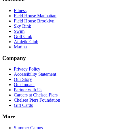
Fitness​​​​‌ ‍ ​‍​‍‌‍ ‌ ​‍‌‍‍‌‌‍‌ ‌‍‍‌‌‍ ‍​‍​‍​ ‍‍​‍​‍‌ ​ ‌‍​‌‌‍ ‍‌‍‍‌‌ ‌​‌ ‍‌​‍ ‍‌‍‍‌‌‍ ​‍​‍​‍ ​​‍​‍‌‍‍​‌ ​‍‌‍‌‌‌‍‌‍​‍​‍​ ‍‍​‍​‍‌‍‍​‌ ‌​‌ ‌​‌ ​​‌ ​ ​ ‍‍​‍ ​‍ ‌‍​ ‌‍‍​‌‍‌‌‌‍ ​‌ ​ ‌‍‌‌‌‍​‌‌ ​​‌‍‍‌‌‍‌‌‌ ​‍‌ ​ ​‍ ‍‌ ​ ‌‍​‌‌‍ ‍‌‍‍‌‌ ‌​‌ ‍‌​‍ ‍‌ ​ ‌ ‌​‌ ‌‌‌‍‌​‌‍‍‌‌‍ ​‍ ‌‍‍‌‌‍ ‍‌ ‌​‌‍‌‌‌‍ ‍‌ ‌​​‍ ‌‍‌‌‌‍‌​‌‍‍‌‌ ‌​​‍ ‌‍ ‌‌‍ ‌‍‌​‌‍‌‌​ ‌‌ ​​‌ ​‍‌‍‌‌‌ ​ ‌‍‌‌‌‍ ‍‌ ‌​‌‍​‌‌ ‌​‌‍‍‌‌‍ ‌‍ ‍​ ‍ ‌‍‍‌‌‍‌​​ ‌‌‍‌‍‌‍ ‌‍ ‌ ‌​‌‍‌‌‌ ​‍​ ‍ ‌ ‌​‌ ‍‌‌ ​​‌‍‌‌​ ‌‌‍‌‍‌‍ ‌‍ ‌ ‌​‌‍‌‌‌ ​‍​ ‍ ‌ ​​‌‍​‌‌ ‌​‌‍‍​​ ‌‌‍​ ‌‍ ‌‍ ​‌ ‌‌‌‍ ‌‌‍ ‍‌ ​ ​‍‌‌​ ‌‌‌​​‍‌‌ ‌‍‍ ‌‍‌‌‌ ‍‌​‍‌‌​ ​ ‌​‌​​‍‌‌​ ​ ‌​‌​​‍‌‌​ ​‍​ ​‍‌‍‌‌‌‍​‍​ ​‍​ ‍​‌‍​ ​ ‌‌‌‍​ ‌‍​ ‌‍‌‌‌‍​‍‌‍​‌​ ​‌​‍‌‌​ ​‍​ ​‍​‍‌‌​ ‌‌‌​‌​​‍ ‍‌‍ ​‌‍‍‌‌‍ ‍‌‍‍ ‌ ​ ​‍‌‌​ ‌‌‌​​‍‌‌ ‌‍‍ ‌‍‌‌‌ ‍‌​‍‌‌​ ​ ‌​‌​​‍‌‌​ ​ ‌​‌​​‍‌‌​ ​‍​ ​‍​ ​‍​ ​ ​ ​ ‌‍​ ‌‍‌‌​ ‍​​ ‌‍​ ​‌​ ‌​‌‍​‌‌‍​ ​ ‍‌​‍‌‌​ ​‍​ ​‍​‍‌‌​ ‌‌‌​‌​​‍ ‍‌‍ ‍‌‍​‌‌‍ ‌‌‍‌‌​ ‌‍​‍‌‍​‌‌ ​ ‌‍‌‌‌‌‌‌‌ ​‍‌‍ ​​ ‌‌‍‍​‌ ‌​‌ ‌​‌ ​​‌ ​ ​‍‌‌​ ​ ‌​​‌​‍‌‌​ ​‍‌​‌‍​‍‌‌​ ​‍‌​‌‍‌‍​ ‌‍‍​‌‍‌‌‌‍ ​‌ ​ ‌‍‌‌‌‍​‌‌ ​​‌‍‍‌‌‍‌‌‌ ​‍‌ ​ ​‍ ‍‌ ​ ‌‍​‌‌‍ ‍‌‍‍‌‌ ‌​‌ ‍‌​‍ ‍‌ ​ ‌ ‌​‌ ‌‌‌‍‌​‌‍‍‌‌‍ ​‍‌‍‌‍‍‌‌‍‌​​ ‌‌‍‌‍‌‍ ‌‍ ‌ ‌​‌‍‌‌‌ ​‍​‍‌‍‌ ‌​‌ ‍‌‌ ​​‌‍‌‌​ ‌‌‍‌‍‌‍ ‌‍ ‌ ‌​‌‍‌‌‌ ​‍​‍‌‍‌ ​​‌‍​‌‌ ‌​‌‍‍​​ ‌‌‍​ ‌‍ ‌‍ ​‌ ‌‌‌‍ ‌‌‍ ‍‌ ​ ​‍‌‌​ ‌‌‌​​‍‌‌ ‌‍‍ ‌‍‌‌‌ ‍‌​‍‌‌​ ​ ‌​‌​​‍‌‌​ ​ ‌​‌​​‍‌‌​ ​‍​ ​‍‌‍‌‌‌‍​‍​ ​‍​ ‍​‌‍​ ​ ‌‌‌‍​ ‌‍​ ‌‍‌‌‌‍​‍‌‍​‌​ ​‌​‍‌‌​ ​‍​ ​‍​‍‌‌​ ‌‌‌​‌​​‍ ‍‌‍ ​‌‍‍‌‌‍ ‍‌‍‍ ‌ ​ ​‍‌‌​ ‌‌‌​​‍‌‌ ‌‍‍ ‌‍‌‌‌ ‍‌​‍‌‌​ ​ ‌​‌​​‍‌‌​ ​ ‌​‌​​‍‌‌​ ​‍​ ​‍​ ​‍​ ​ ​ ​ ‌‍​ ‌‍‌‌​ ‍​​ ‌‍​ ​‌​ ‌​‌‍​‌‌‍​ ​ ‍‌​‍‌‌​ ​‍​ ​‍​‍‌‌​ ‌‌‌​‌​​‍ ‍‌‍ ‍‌‍​‌‌‍ ‌‌‍‌‌​‍‌‍‌ ​​‌‍‌‌‌ ​‍‌ ​ ‌ ​​‌‍‌‌‌‍​ ‌ ‌​‌‍‍‌‌ ‌‍‌‍‌‌​ ‌‌ ​​‌ ‌‌‌‍​‍‌‍ ​‌‍‍‌‌ ​ ‌‍‍​‌‍‌‌‌‍‌​​‍​‍‌ ‌
Field House Manhattan​​​​‌ ‍ ​‍​‍‌‍ ‌ ​‍‌‍‍‌‌‍‌ ‌‍‍‌‌‍ ‍​‍​‍​ ‍‍​‍​‍‌ ​ ‌‍​‌‌‍ ‍‌‍‍‌‌ ‌​‌ ‍‌​‍ ‍‌‍‍‌‌‍ ​‍​‍​‍ ​​‍​‍‌‍‍​‌ ​‍‌‍‌‌‌‍‌‍​‍​‍​ ‍‍​‍​‍‌‍‍​‌ ‌​‌ ‌​‌ ​​‌ ​ ​ ‍‍​‍ ​‍ ‌‍​ ‌‍‍​‌‍‌‌‌‍ ​‌ ​ ‌‍‌‌‌‍​‌‌ ​​‌‍‍‌‌‍‌‌‌ ​‍‌ ​ ​‍ ‍‌ ​ ‌‍​‌‌‍ ‍‌‍‍‌‌ ‌​‌ ‍‌​‍ ‍‌ ​ ‌ ‌​‌ ‌‌‌‍‌​‌‍‍‌‌‍ ​‍ ‌‍‍‌‌‍ ‍‌ ‌​‌‍‌‌‌‍ ‍‌ ‌​​‍ ‌‍‌‌‌‍‌​‌‍‍‌‌ ‌​​‍ ‌‍ ‌‌‍ ‌‍‌​‌‍‌‌​ ‌‌ ​​‌ ​‍‌‍‌‌‌ ​ ‌‍‌‌‌‍ ‍‌ ‌​‌‍​‌‌ ‌​‌‍‍‌‌‍ ‌‍ ‍​ ‍ ‌‍‍‌‌‍‌​​ ‌‌‍‌‍‌‍ ‌‍ ‌ ‌​‌‍‌‌‌ ​‍​ ‍ ‌ ‌​‌ ‍‌‌ ​​‌‍‌‌​ ‌‌‍‌‍‌‍ ‌‍ ‌ ‌​‌‍‌‌‌ ​‍​ ‍ ‌ ​​‌‍​‌‌ ‌​‌‍‍​​ ‌‌‍​ ‌‍ ‌‍ ​‌ ‌‌‌‍ ‌‌‍ ‍‌ ​ ​‍‌‌​ ‌‌‌​​‍‌‌ ‌‍‍ ‌‍‌‌‌ ‍‌​‍‌‌​ ​ ‌​‌​​‍‌‌​ ​ ‌​‌​​‍‌‌​ ​‍​ ​‍‌‍‌‌‌‍​‍​ ​‍​ ‍​‌‍​ ​ ‌‌‌‍​ ‌‍​ ‌‍‌‌‌‍​‍‌‍​‌​ ​‌​‍‌‌​ ​‍​ ​‍​‍‌‌​ ‌‌‌​‌​​‍ ‍‌‍ ​‌‍‍‌‌‍ ‍‌‍‍ ‌ ​ ​‍‌‌​ ‌‌‌​​‍‌‌ ‌‍‍ ‌‍‌‌‌ ‍‌​‍‌‌​ ​ ‌​‌​​‍‌‌​ ​ ‌​‌​​‍‌‌​ ​‍​ ​‍​ ​‌​ ​ ​ ​‌‌‍​‍​ ​​​ ​‌‌‍​‌​ ‌ ​ ​‍​ ​‍​ ‌‍​ ‌​​‍‌‌​ ​‍​ ​‍​‍‌‌​ ‌‌‌​‌​​‍ ‍‌‍ ‍‌‍​‌‌‍ ‌‌‍‌‌​ ‌‍​‍‌‍​‌‌ ​ ‌‍‌‌‌‌‌‌‌ ​‍‌‍ ​​ ‌‌‍‍​‌ ‌​‌ ‌​‌ ​​‌ ​ ​‍‌‌​ ​ ‌​​‌​‍‌‌​ ​‍‌​‌‍​‍‌‌​ ​‍‌​‌‍‌‍​ ‌‍‍​‌‍‌‌‌‍ ​‌ ​ ‌‍‌‌‌‍​‌‌ ​​‌‍‍‌‌‍‌‌‌ ​‍‌ ​ ​‍ ‍‌ ​ ‌‍​‌‌‍ ‍‌‍‍‌‌ ‌​‌ ‍‌​‍ ‍‌ ​ ‌ ‌​‌ ‌‌‌‍‌​‌‍‍‌‌‍ ​‍‌‍‌‍‍‌‌‍‌​​ ‌‌‍‌‍‌‍ ‌‍ ‌ ‌​‌‍‌‌‌ ​‍​‍‌‍‌ ‌​‌ ‍‌‌ ​​‌‍‌‌​ ‌‌‍‌‍‌‍ ‌‍ ‌ ‌​‌‍‌‌‌ ​‍​‍‌‍‌ ​​‌‍​‌‌ ‌​‌‍‍​​ ‌‌‍​ ‌‍ ‌‍ ​‌ ‌‌‌‍ ‌‌‍ ‍‌ ​ ​‍‌‌​ ‌‌‌​​‍‌‌ ‌‍‍ ‌‍‌‌‌ ‍‌​‍‌‌​ ​ ‌​‌​​‍‌‌​ ​ ‌​‌​​‍‌‌​ ​‍​ ​‍‌‍‌‌‌‍​‍​ ​‍​ ‍​‌‍​ ​ ‌‌‌‍​ ‌‍​ ‌‍‌‌‌‍​‍‌‍​‌​ ​‌​‍‌‌​ ​‍​ ​‍​‍‌‌​ ‌‌‌​‌​​‍ ‍‌‍ ​‌‍‍‌‌‍ ‍‌‍‍ ‌ ​ ​‍‌‌​ ‌‌‌​​‍‌‌ ‌‍‍ ‌‍‌‌‌ ‍‌​‍‌‌​ ​ ‌​‌​​‍‌‌​ ​ ‌​‌​​‍‌‌​ ​‍​ ​‍​ ​‌​ ​ ​ ​‌‌‍​‍​ ​​​ ​‌‌‍​‌​ ‌ ​ ​‍​ ​‍​ ‌‍​ ‌​​‍‌‌​ ​‍​ ​‍​‍‌‌​ ‌‌‌​‌​​‍ ‍‌‍ ‍‌‍​‌‌‍ ‌‌‍‌‌​‍‌‍‌ ​​‌‍‌‌‌ ​‍‌ ​ ‌ ​​‌‍‌‌‌‍​ ‌ ‌​‌‍‍‌‌ ‌‍‌‍‌‌​ ‌‌ ​​‌ ‌‌‌‍​‍‌‍ ​‌‍‍‌‌ ​ ‌‍‍​‌‍‌‌‌‍‌​​‍​‍‌ ‌
Field House Brooklyn​​​​‌ ‍ ​‍​‍‌‍ ‌ ​‍‌‍‍‌‌‍‌ ‌‍‍‌‌‍ ‍​‍​‍​ ‍‍​‍​‍‌ ​ ‌‍​‌‌‍ ‍‌‍‍‌‌ ‌​‌ ‍‌​‍ ‍‌‍‍‌‌‍ ​‍​‍​‍ ​​‍​‍‌‍‍​‌ ​‍‌‍‌‌‌‍‌‍​‍​‍​ ‍‍​‍​‍‌‍‍​‌ ‌​‌ ‌​‌ ​​‌ ​ ​ ‍‍​‍ ​‍ ‌‍​ ‌‍‍​‌‍‌‌‌‍ ​‌ ​ ‌‍‌‌‌‍​‌‌ ​​‌‍‍‌‌‍‌‌‌ ​‍‌ ​ ​‍ ‍‌ ​ ‌‍​‌‌‍ ‍‌‍‍‌‌ ‌​‌ ‍‌​‍ ‍‌ ​ ‌ ‌​‌ ‌‌‌‍‌​‌‍‍‌‌‍ ​‍ ‌‍‍‌‌‍ ‍‌ ‌​‌‍‌‌‌‍ ‍‌ ‌​​‍ ‌‍‌‌‌‍‌​‌‍‍‌‌ ‌​​‍ ‌‍ ‌‌‍ ‌‍‌​‌‍‌‌​ ‌‌ ​​‌ ​‍‌‍‌‌‌ ​ ‌‍‌‌‌‍ ‍‌ ‌​‌‍​‌‌ ‌​‌‍‍‌‌‍ ‌‍ ‍​ ‍ ‌‍‍‌‌‍‌​​ ‌‌‍‌‍‌‍ ‌‍ ‌ ‌​‌‍‌‌‌ ​‍​ ‍ ‌ ‌​‌ ‍‌‌ ​​‌‍‌‌​ ‌‌‍‌‍‌‍ ‌‍ ‌ ‌​‌‍‌‌‌ ​‍​ ‍ ‌ ​​‌‍​‌‌ ‌​‌‍‍​​ ‌‌‍​ ‌‍ ‌‍ ​‌ ‌‌‌‍ ‌‌‍ ‍‌ ​ ​‍‌‌​ ‌‌‌​​‍‌‌ ‌‍‍ ‌‍‌‌‌ ‍‌​‍‌‌​ ​ ‌​‌​​‍‌‌​ ​ ‌​‌​​‍‌‌​ ​‍​ ​‍‌‍‌‌‌‍​‍​ ​‍​ ‍​‌‍​ ​ ‌‌‌‍​ ‌‍​ ‌‍‌‌‌‍​‍‌‍​‌​ ​‌​‍‌‌​ ​‍​ ​‍​‍‌‌​ ‌‌‌​‌​​‍ ‍‌‍ ​‌‍‍‌‌‍ ‍‌‍‍ ‌ ​ ​‍‌‌​ ‌‌‌​​‍‌‌ ‌‍‍ ‌‍‌‌‌ ‍‌​‍‌‌​ ​ ‌​‌​​‍‌‌​ ​ ‌​‌​​‍‌‌​ ​‍​ ​‍​ ‌‍​ ‍​​ ‌ ‌‍‌​​ ​‌​ ​‍​ ‌‌​ ‌‍​ ​‍​ ​‌‌‍​ ​ ​‌​‍‌‌​ ​‍​ ​‍​‍‌‌​ ‌‌‌​‌​​‍ ‍‌‍ ‍‌‍​‌‌‍ ‌‌‍‌‌​ ‌‍​‍‌‍​‌‌ ​ ‌‍‌‌‌‌‌‌‌ ​‍‌‍ ​​ ‌‌‍‍​‌ ‌​‌ ‌​‌ ​​‌ ​ ​‍‌‌​ ​ ‌​​‌​‍‌‌​ ​‍‌​‌‍​‍‌‌​ ​‍‌​‌‍‌‍​ ‌‍‍​‌‍‌‌‌‍ ​‌ ​ ‌‍‌‌‌‍​‌‌ ​​‌‍‍‌‌‍‌‌‌ ​‍‌ ​ ​‍ ‍‌ ​ ‌‍​‌‌‍ ‍‌‍‍‌‌ ‌​‌ ‍‌​‍ ‍‌ ​ ‌ ‌​‌ ‌‌‌‍‌​‌‍‍‌‌‍ ​‍‌‍‌‍‍‌‌‍‌​​ ‌‌‍‌‍‌‍ ‌‍ ‌ ‌​‌‍‌‌‌ ​‍​‍‌‍‌ ‌​‌ ‍‌‌ ​​‌‍‌‌​ ‌‌‍‌‍‌‍ ‌‍ ‌ ‌​‌‍‌‌‌ ​‍​‍‌‍‌ ​​‌‍​‌‌ ‌​‌‍‍​​ ‌‌‍​ ‌‍ ‌‍ ​‌ ‌‌‌‍ ‌‌‍ ‍‌ ​ ​‍‌‌​ ‌‌‌​​‍‌‌ ‌‍‍ ‌‍‌‌‌ ‍‌​‍‌‌​ ​ ‌​‌​​‍‌‌​ ​ ‌​‌​​‍‌‌​ ​‍​ ​‍‌‍‌‌‌‍​‍​ ​‍​ ‍​‌‍​ ​ ‌‌‌‍​ ‌‍​ ‌‍‌‌‌‍​‍‌‍​‌​ ​‌​‍‌‌​ ​‍​ ​‍​‍‌‌​ ‌‌‌​‌​​‍ ‍‌‍ ​‌‍‍‌‌‍ ‍‌‍‍ ‌ ​ ​‍‌‌​ ‌‌‌​​‍‌‌ ‌‍‍ ‌‍‌‌‌ ‍‌​‍‌‌​ ​ ‌​‌​​‍‌‌​ ​ ‌​‌​​‍‌‌​ ​‍​ ​‍​ ‌‍​ ‍​​ ‌ ‌‍‌​​ ​‌​ ​‍​ ‌‌​ ‌‍​ ​‍​ ​‌‌‍​ ​ ​‌​‍‌‌​ ​‍​ ​‍​‍‌‌​ ‌‌‌​‌​​‍ ‍‌‍ ‍‌‍​‌‌‍ ‌‌‍‌‌​‍‌‍‌ ​​‌‍‌‌‌ ​‍‌ ​ ‌ ​​‌‍‌‌‌‍​ ‌ ‌​‌‍‍‌‌ ‌‍‌‍‌‌​ ‌‌ ​​‌ ‌‌‌‍​‍‌‍ ​‌‍‍‌‌ ​ ‌‍‍​‌‍‌‌‌‍‌​​‍​‍‌ ‌
Sky Rink​​​​‌ ‍ ​‍​‍‌‍ ‌ ​‍‌‍‍‌‌‍‌ ‌‍‍‌‌‍ ‍​‍​‍​ ‍‍​‍​‍‌ ​ ‌‍​‌‌‍ ‍‌‍‍‌‌ ‌​‌ ‍‌​‍ ‍‌‍‍‌‌‍ ​‍​‍​‍ ​​‍​‍‌‍‍​‌ ​‍‌‍‌‌‌‍‌‍​‍​‍​ ‍‍​‍​‍‌‍‍​‌ ‌​‌ ‌​‌ ​​‌ ​ ​ ‍‍​‍ ​‍ ‌‍​ ‌‍‍​‌‍‌‌‌‍ ​‌ ​ ‌‍‌‌‌‍​‌‌ ​​‌‍‍‌‌‍‌‌‌ ​‍‌ ​ ​‍ ‍‌ ​ ‌‍​‌‌‍ ‍‌‍‍‌‌ ‌​‌ ‍‌​‍ ‍‌ ​ ‌ ‌​‌ ‌‌‌‍‌​‌‍‍‌‌‍ ​‍ ‌‍‍‌‌‍ ‍‌ ‌​‌‍‌‌‌‍ ‍‌ ‌​​‍ ‌‍‌‌‌‍‌​‌‍‍‌‌ ‌​​‍ ‌‍ ‌‌‍ ‌‍‌​‌‍‌‌​ ‌‌ ​​‌ ​‍‌‍‌‌‌ ​ ‌‍‌‌‌‍ ‍‌ ‌​‌‍​‌‌ ‌​‌‍‍‌‌‍ ‌‍ ‍​ ‍ ‌‍‍‌‌‍‌​​ ‌‌‍‌‍‌‍ ‌‍ ‌ ‌​‌‍‌‌‌ ​‍​ ‍ ‌ ‌​‌ ‍‌‌ ​​‌‍‌‌​ ‌‌‍‌‍‌‍ ‌‍ ‌ ‌​‌‍‌‌‌ ​‍​ ‍ ‌ ​​‌‍​‌‌ ‌​‌‍‍​​ ‌‌‍​ ‌‍ ‌‍ ​‌ ‌‌‌‍ ‌‌‍ ‍‌ ​ ​‍‌‌​ ‌‌‌​​‍‌‌ ‌‍‍ ‌‍‌‌‌ ‍‌​‍‌‌​ ​ ‌​‌​​‍‌‌​ ​ ‌​‌​​‍‌‌​ ​‍​ ​‍‌‍‌‌‌‍​‍​ ​‍​ ‍​‌‍​ ​ ‌‌‌‍​ ‌‍​ ‌‍‌‌‌‍​‍‌‍​‌​ ​‌​‍‌‌​ ​‍​ ​‍​‍‌‌​ ‌‌‌​‌​​‍ ‍‌‍ ​‌‍‍‌‌‍ ‍‌‍‍ ‌ ​ ​‍‌‌​ ‌‌‌​​‍‌‌ ‌‍‍ ‌‍‌‌‌ ‍‌​‍‌‌​ ​ ‌​‌​​‍‌‌​ ​ ‌​‌​​‍‌‌​ ​‍​ ​‍​ ‌​​ ‌ ‌‍‌‍‌‍‌‍​ ​​​ ‌‍​ ‌‌​ ‌​‌‍‌​‌‍‌​​ ​‌‌‍​‍​‍‌‌​ ​‍​ ​‍​‍‌‌​ ‌‌‌​‌​​‍ ‍‌‍ ‍‌‍​‌‌‍ ‌‌‍‌‌​ ‌‍​‍‌‍​‌‌ ​ ‌‍‌‌‌‌‌‌‌ ​‍‌‍ ​​ ‌‌‍‍​‌ ‌​‌ ‌​‌ ​​‌ ​ ​‍‌‌​ ​ ‌​​‌​‍‌‌​ ​‍‌​‌‍​‍‌‌​ ​‍‌​‌‍‌‍​ ‌‍‍​‌‍‌‌‌‍ ​‌ ​ ‌‍‌‌‌‍​‌‌ ​​‌‍‍‌‌‍‌‌‌ ​‍‌ ​ ​‍ ‍‌ ​ ‌‍​‌‌‍ ‍‌‍‍‌‌ ‌​‌ ‍‌​‍ ‍‌ ​ ‌ ‌​‌ ‌‌‌‍‌​‌‍‍‌‌‍ ​‍‌‍‌‍‍‌‌‍‌​​ ‌‌‍‌‍‌‍ ‌‍ ‌ ‌​‌‍‌‌‌ ​‍​‍‌‍‌ ‌​‌ ‍‌‌ ​​‌‍‌‌​ ‌‌‍‌‍‌‍ ‌‍ ‌ ‌​‌‍‌‌‌ ​‍​‍‌‍‌ ​​‌‍​‌‌ ‌​‌‍‍​​ ‌‌‍​ ‌‍ ‌‍ ​‌ ‌‌‌‍ ‌‌‍ ‍‌ ​ ​‍‌‌​ ‌‌‌​​‍‌‌ ‌‍‍ ‌‍‌‌‌ ‍‌​‍‌‌​ ​ ‌​‌​​‍‌‌​ ​ ‌​‌​​‍‌‌​ ​‍​ ​‍‌‍‌‌‌‍​‍​ ​‍​ ‍​‌‍​ ​ ‌‌‌‍​ ‌‍​ ‌‍‌‌‌‍​‍‌‍​‌​ ​‌​‍‌‌​ ​‍​ ​‍​‍‌‌​ ‌‌‌​‌​​‍ ‍‌‍ ​‌‍‍‌‌‍ ‍‌‍‍ ‌ ​ ​‍‌‌​ ‌‌‌​​‍‌‌ ‌‍‍ ‌‍‌‌‌ ‍‌​‍‌‌​ ​ ‌​‌​​‍‌‌​ ​ ‌​‌​​‍‌‌​ ​‍​ ​‍​ ‌​​ ‌ ‌‍‌‍‌‍‌‍​ ​​​ ‌‍​ ‌‌​ ‌​‌‍‌​‌‍‌​​ ​‌‌‍​‍​‍‌‌​ ​‍​ ​‍​‍‌‌​ ‌‌‌​‌​​‍ ‍‌‍ ‍‌‍​‌‌‍ ‌‌‍‌‌​‍‌‍‌ ​​‌‍‌‌‌ ​‍‌ ​ ‌ ​​‌‍‌‌‌‍​ ‌ ‌​‌‍‍‌‌ ‌‍‌‍‌‌​ ‌‌ ​​‌ ‌‌‌‍​‍‌‍ ​‌‍‍‌‌ ​ ‌‍‍​‌‍‌‌‌‍‌​​‍​‍‌ ‌
Swim​​​​‌ ‍ ​‍​‍‌‍ ‌ ​‍‌‍‍‌‌‍‌ ‌‍‍‌‌‍ ‍​‍​‍​ ‍‍​‍​‍‌ ​ ‌‍​‌‌‍ ‍‌‍‍‌‌ ‌​‌ ‍‌​‍ ‍‌‍‍‌‌‍ ​‍​‍​‍ ​​‍​‍‌‍‍​‌ ​‍‌‍‌‌‌‍‌‍​‍​‍​ ‍‍​‍​‍‌‍‍​‌ ‌​‌ ‌​‌ ​​‌ ​ ​ ‍‍​‍ ​‍ ‌‍​ ‌‍‍​‌‍‌‌‌‍ ​‌ ​ ‌‍‌‌‌‍​‌‌ ​​‌‍‍‌‌‍‌‌‌ ​‍‌ ​ ​‍ ‍‌ ​ ‌‍​‌‌‍ ‍‌‍‍‌‌ ‌​‌ ‍‌​‍ ‍‌ ​ ‌ ‌​‌ ‌‌‌‍‌​‌‍‍‌‌‍ ​‍ ‌‍‍‌‌‍ ‍‌ ‌​‌‍‌‌‌‍ ‍‌ ‌​​‍ ‌‍‌‌‌‍‌​‌‍‍‌‌ ‌​​‍ ‌‍ ‌‌‍ ‌‍‌​‌‍‌‌​ ‌‌ ​​‌ ​‍‌‍‌‌‌ ​ ‌‍‌‌‌‍ ‍‌ ‌​‌‍​‌‌ ‌​‌‍‍‌‌‍ ‌‍ ‍​ ‍ ‌‍‍‌‌‍‌​​ ‌‌‍‌‍‌‍ ‌‍ ‌ ‌​‌‍‌‌‌ ​‍​ ‍ ‌ ‌​‌ ‍‌‌ ​​‌‍‌‌​ ‌‌‍‌‍‌‍ ‌‍ ‌ ‌​‌‍‌‌‌ ​‍​ ‍ ‌ ​​‌‍​‌‌ ‌​‌‍‍​​ ‌‌‍​ ‌‍ ‌‍ ​‌ ‌‌‌‍ ‌‌‍ ‍‌ ​ ​‍‌‌​ ‌‌‌​​‍‌‌ ‌‍‍ ‌‍‌‌‌ ‍‌​‍‌‌​ ​ ‌​‌​​‍‌‌​ ​ ‌​‌​​‍‌‌​ ​‍​ ​‍‌‍‌‌‌‍​‍​ ​‍​ ‍​‌‍​ ​ ‌‌‌‍​ ‌‍​ ‌‍‌‌‌‍​‍‌‍​‌​ ​‌​‍‌‌​ ​‍​ ​‍​‍‌‌​ ‌‌‌​‌​​‍ ‍‌‍ ​‌‍‍‌‌‍ ‍‌‍‍ ‌ ​ ​‍‌‌​ ‌‌‌​​‍‌‌ ‌‍‍ ‌‍‌‌‌ ‍‌​‍‌‌​ ​ ‌​‌​​‍‌‌​ ​ ‌​‌​​‍‌‌​ ​‍​ ​‍‌‍‌‍‌‍‌‍​ ​​​ ‌‌​ ‌‌​ ‌​​ ​‍‌‍​ ​ ​‌​ ​ ‌‍​ ‌‍​‌‌‍​ ‌‍‌‌​ ‌‍​ ​‌​ ​ ‌‍​ ‌‍​‍​ ‌​​ ‍​‌‍‌​​ ‍​​ ‌‍​ ‌‌‌‍​‍​ ‌​​ ‌​​ ​‌​ ‍‌​ ‍‌‌‍​ ​‍‌‌​ ​‍​ ​‍​‍‌‌​ ‌‌‌​‌​​‍ ‍‌‍ ‍‌‍​‌‌‍ ‌‌‍‌‌​ ‌‍​‍‌‍​‌‌ ​ ‌‍‌‌‌‌‌‌‌ ​‍‌‍ ​​ ‌‌‍‍​‌ ‌​‌ ‌​‌ ​​‌ ​ ​‍‌‌​ ​ ‌​​‌​‍‌‌​ ​‍‌​‌‍​‍‌‌​ ​‍‌​‌‍‌‍​ ‌‍‍​‌‍‌‌‌‍ ​‌ ​ ‌‍‌‌‌‍​‌‌ ​​‌‍‍‌‌‍‌‌‌ ​‍‌ ​ ​‍ ‍‌ ​ ‌‍​‌‌‍ ‍‌‍‍‌‌ ‌​‌ ‍‌​‍ ‍‌ ​ ‌ ‌​‌ ‌‌‌‍‌​‌‍‍‌‌‍ ​‍‌‍‌‍‍‌‌‍‌​​ ‌‌‍‌‍‌‍ ‌‍ ‌ ‌​‌‍‌‌‌ ​‍​‍‌‍‌ ‌​‌ ‍‌‌ ​​‌‍‌‌​ ‌‌‍‌‍‌‍ ‌‍ ‌ ‌​‌‍‌‌‌ ​‍​‍‌‍‌ ​​‌‍​‌‌ ‌​‌‍‍​​ ‌‌‍​ ‌‍ ‌‍ ​‌ ‌‌‌‍ ‌‌‍ ‍‌ ​ ​‍‌‌​ ‌‌‌​​‍‌‌ ‌‍‍ ‌‍‌‌‌ ‍‌​‍‌‌​ ​ ‌​‌​​‍‌‌​ ​ ‌​‌​​‍‌‌​ ​‍​ ​‍‌‍‌‌‌‍​‍​ ​‍​ ‍​‌‍​ ​ ‌‌‌‍​ ‌‍​ ‌‍‌‌‌‍​‍‌‍​‌​ ​‌​‍‌‌​ ​‍​ ​‍​‍‌‌​ ‌‌‌​‌​​‍ ‍‌‍ ​‌‍‍‌‌‍ ‍‌‍‍ ‌ ​ ​‍‌‌​ ‌‌‌​​‍‌‌ ‌‍‍ ‌‍‌‌‌ ‍‌​‍‌‌​ ​ ‌​‌​​‍‌‌​ ​ ‌​‌​​‍‌‌​ ​‍​ ​‍‌‍‌‍‌‍‌‍​ ​​​ ‌‌​ ‌‌​ ‌​​ ​‍‌‍​ ​ ​‌​ ​ ‌‍​ ‌‍​‌‌‍​ ‌‍‌‌​ ‌‍​ ​‌​ ​ ‌‍​ ‌‍​‍​ ‌​​ ‍​‌‍‌​​ ‍​​ ‌‍​ ‌‌‌‍​‍​ ‌​​ ‌​​ ​‌​ ‍‌​ ‍‌‌‍​ ​‍‌‌​ ​‍​ ​‍​‍‌‌​ ‌‌‌​‌​​‍ ‍‌‍ ‍‌‍​‌‌‍ ‌‌‍‌‌​‍‌‍‌ ​​‌‍‌‌‌ ​‍‌ ​ ‌ ​​‌‍‌‌‌‍​ ‌ ‌​‌‍‍‌‌ ‌‍‌‍‌‌​ ‌‌ ​​‌ ‌‌‌‍​‍‌‍ ​‌‍‍‌‌ ​ ‌‍‍​‌‍‌‌‌‍‌​​‍​‍‌ ‌
Golf Club​​​​‌ ‍ ​‍​‍‌‍ ‌ ​‍‌‍‍‌‌‍‌ ‌‍‍‌‌‍ ‍​‍​‍​ ‍‍​‍​‍‌ ​ ‌‍​‌‌‍ ‍‌‍‍‌‌ ‌​‌ ‍‌​‍ ‍‌‍‍‌‌‍ ​‍​‍​‍ ​​‍​‍‌‍‍​‌ ​‍‌‍‌‌‌‍‌‍​‍​‍​ ‍‍​‍​‍‌‍‍​‌ ‌​‌ ‌​‌ ​​‌ ​ ​ ‍‍​‍ ​‍ ‌‍​ ‌‍‍​‌‍‌‌‌‍ ​‌ ​ ‌‍‌‌‌‍​‌‌ ​​‌‍‍‌‌‍‌‌‌ ​‍‌ ​ ​‍ ‍‌ ​ ‌‍​‌‌‍ ‍‌‍‍‌‌ ‌​‌ ‍‌​‍ ‍‌ ​ ‌ ‌​‌ ‌‌‌‍‌​‌‍‍‌‌‍ ​‍ ‌‍‍‌‌‍ ‍‌ ‌​‌‍‌‌‌‍ ‍‌ ‌​​‍ ‌‍‌‌‌‍‌​‌‍‍‌‌ ‌​​‍ ‌‍ ‌‌‍ ‌‍‌​‌‍‌‌​ ‌‌ ​​‌ ​‍‌‍‌‌‌ ​ ‌‍‌‌‌‍ ‍‌ ‌​‌‍​‌‌ ‌​‌‍‍‌‌‍ ‌‍ ‍​ ‍ ‌‍‍‌‌‍‌​​ ‌‌‍‌‍‌‍ ‌‍ ‌ ‌​‌‍‌‌‌ ​‍​ ‍ ‌ ‌​‌ ‍‌‌ ​​‌‍‌‌​ ‌‌‍‌‍‌‍ ‌‍ ‌ ‌​‌‍‌‌‌ ​‍​ ‍ ‌ ​​‌‍​‌‌ ‌​‌‍‍​​ ‌‌‍​ ‌‍ ‌‍ ​‌ ‌‌‌‍ ‌‌‍ ‍‌ ​ ​‍‌‌​ ‌‌‌​​‍‌‌ ‌‍‍ ‌‍‌‌‌ ‍‌​‍‌‌​ ​ ‌​‌​​‍‌‌​ ​ ‌​‌​​‍‌‌​ ​‍​ ​‍‌‍‌‌‌‍​‍​ ​‍​ ‍​‌‍​ ​ ‌‌‌‍​ ‌‍​ ‌‍‌‌‌‍​‍‌‍​‌​ ​‌​‍‌‌​ ​‍​ ​‍​‍‌‌​ ‌‌‌​‌​​‍ ‍‌‍ ​‌‍‍‌‌‍ ‍‌‍‍ ‌ ​ ​‍‌‌​ ‌‌‌​​‍‌‌ ‌‍‍ ‌‍‌‌‌ ‍‌​‍‌‌​ ​ ‌​‌​​‍‌‌​ ​ ‌​‌​​‍‌‌​ ​‍​ ​‍​ ‌​‌‍‌‌​ ‌‍‌‍‌​​ ​‍​ ‌‍​ ​‍‌‍‌‍‌‍​‌‌‍​ ‌‍​ ‌‍​ ​‍‌‌​ ​‍​ ​‍​‍‌‌​ ‌‌‌​‌​​‍ ‍‌‍ ‍‌‍​‌‌‍ ‌‌‍‌‌​ ‌‍​‍‌‍​‌‌ ​ ‌‍‌‌‌‌‌‌‌ ​‍‌‍ ​​ ‌‌‍‍​‌ ‌​‌ ‌​‌ ​​‌ ​ ​‍‌‌​ ​ ‌​​‌​‍‌‌​ ​‍‌​‌‍​‍‌‌​ ​‍‌​‌‍‌‍​ ‌‍‍​‌‍‌‌‌‍ ​‌ ​ ‌‍‌‌‌‍​‌‌ ​​‌‍‍‌‌‍‌‌‌ ​‍‌ ​ ​‍ ‍‌ ​ ‌‍​‌‌‍ ‍‌‍‍‌‌ ‌​‌ ‍‌​‍ ‍‌ ​ ‌ ‌​‌ ‌‌‌‍‌​‌‍‍‌‌‍ ​‍‌‍‌‍‍‌‌‍‌​​ ‌‌‍‌‍‌‍ ‌‍ ‌ ‌​‌‍‌‌‌ ​‍​‍‌‍‌ ‌​‌ ‍‌‌ ​​‌‍‌‌​ ‌‌‍‌‍‌‍ ‌‍ ‌ ‌​‌‍‌‌‌ ​‍​‍‌‍‌ ​​‌‍​‌‌ ‌​‌‍‍​​ ‌‌‍​ ‌‍ ‌‍ ​‌ ‌‌‌‍ ‌‌‍ ‍‌ ​ ​‍‌‌​ ‌‌‌​​‍‌‌ ‌‍‍ ‌‍‌‌‌ ‍‌​‍‌‌​ ​ ‌​‌​​‍‌‌​ ​ ‌​‌​​‍‌‌​ ​‍​ ​‍‌‍‌‌‌‍​‍​ ​‍​ ‍​‌‍​ ​ ‌‌‌‍​ ‌‍​ ‌‍‌‌‌‍​‍‌‍​‌​ ​‌​‍‌‌​ ​‍​ ​‍​‍‌‌​ ‌‌‌​‌​​‍ ‍‌‍ ​‌‍‍‌‌‍ ‍‌‍‍ ‌ ​ ​‍‌‌​ ‌‌‌​​‍‌‌ ‌‍‍ ‌‍‌‌‌ ‍‌​‍‌‌​ ​ ‌​‌​​‍‌‌​ ​ ‌​‌​​‍‌‌​ ​‍​ ​‍​ ‌​‌‍‌‌​ ‌‍‌‍‌​​ ​‍​ ‌‍​ ​‍‌‍‌‍‌‍​‌‌‍​ ‌‍​ ‌‍​ ​‍‌‌​ ​‍​ ​‍​‍‌‌​ ‌‌‌​‌​​‍ ‍‌‍ ‍‌‍​‌‌‍ ‌‌‍‌‌​‍‌‍‌ ​​‌‍‌‌‌ ​‍‌ ​ ‌ ​​‌‍‌‌‌‍​ ‌ ‌​‌‍‍‌‌ ‌‍‌‍‌‌​ ‌‌ ​​‌ ‌‌‌‍​‍‌‍ ​‌‍‍‌‌ ​ ‌‍‍​‌‍‌‌‌‍‌​​‍​‍‌ ‌
Athletic Club​​​​‌ ‍ ​‍​‍‌‍ ‌ ​‍‌‍‍‌‌‍‌ ‌‍‍‌‌‍ ‍​‍​‍​ ‍‍​‍​‍‌ ​ ‌‍​‌‌‍ ‍‌‍‍‌‌ ‌​‌ ‍‌​‍ ‍‌‍‍‌‌‍ ​‍​‍​‍ ​​‍​‍‌‍‍​‌ ​‍‌‍‌‌‌‍‌‍​‍​‍​ ‍‍​‍​‍‌‍‍​‌ ‌​‌ ‌​‌ ​​‌ ​ ​ ‍‍​‍ ​‍ ‌‍​ ‌‍‍​‌‍‌‌‌‍ ​‌ ​ ‌‍‌‌‌‍​‌‌ ​​‌‍‍‌‌‍‌‌‌ ​‍‌ ​ ​‍ ‍‌ ​ ‌‍​‌‌‍ ‍‌‍‍‌‌ ‌​‌ ‍‌​‍ ‍‌ ​ ‌ ‌​‌ ‌‌‌‍‌​‌‍‍‌‌‍ ​‍ ‌‍‍‌‌‍ ‍‌ ‌​‌‍‌‌‌‍ ‍‌ ‌​​‍ ‌‍‌‌‌‍‌​‌‍‍‌‌ ‌​​‍ ‌‍ ‌‌‍ ‌‍‌​‌‍‌‌​ ‌‌ ​​‌ ​‍‌‍‌‌‌ ​ ‌‍‌‌‌‍ ‍‌ ‌​‌‍​‌‌ ‌​‌‍‍‌‌‍ ‌‍ ‍​ ‍ ‌‍‍‌‌‍‌​​ ‌‌‍‌‍‌‍ ‌‍ ‌ ‌​‌‍‌‌‌ ​‍​ ‍ ‌ ‌​‌ ‍‌‌ ​​‌‍‌‌​ ‌‌‍‌‍‌‍ ‌‍ ‌ ‌​‌‍‌‌‌ ​‍​ ‍ ‌ ​​‌‍​‌‌ ‌​‌‍‍​​ ‌‌‍​ ‌‍ ‌‍ ​‌ ‌‌‌‍ ‌‌‍ ‍‌ ​ ​‍‌‌​ ‌‌‌​​‍‌‌ ‌‍‍ ‌‍‌‌‌ ‍‌​‍‌‌​ ​ ‌​‌​​‍‌‌​ ​ ‌​‌​​‍‌‌​ ​‍​ ​‍‌‍‌‌‌‍​‍​ ​‍​ ‍​‌‍​ ​ ‌‌‌‍​ ‌‍​ ‌‍‌‌‌‍​‍‌‍​‌​ ​‌​‍‌‌​ ​‍​ ​‍​‍‌‌​ ‌‌‌​‌​​‍ ‍‌‍ ​‌‍‍‌‌‍ ‍‌‍‍ ‌ ​ ​‍‌‌​ ‌‌‌​​‍‌‌ ‌‍‍ ‌‍‌‌‌ ‍‌​‍‌‌​ ​ ‌​‌​​‍‌‌​ ​ ‌​‌​​‍‌‌​ ​‍​ ​‍​ ‍​‌‍​‌​ ​ ​ ‌​‌‍​‌​ ‌ ‌‍‌​‌‍​‌​ ​ ​ ‍​‌‍‌‌‌‍​ ​‍‌‌​ ​‍​ ​‍​‍‌‌​ ‌‌‌​‌​​‍ ‍‌‍ ‍‌‍​‌‌‍ ‌‌‍‌‌​ ‌‍​‍‌‍​‌‌ ​ ‌‍‌‌‌‌‌‌‌ ​‍‌‍ ​​ ‌‌‍‍​‌ ‌​‌ ‌​‌ ​​‌ ​ ​‍‌‌​ ​ ‌​​‌​‍‌‌​ ​‍‌​‌‍​‍‌‌​ ​‍‌​‌‍‌‍​ ‌‍‍​‌‍‌‌‌‍ ​‌ ​ ‌‍‌‌‌‍​‌‌ ​​‌‍‍‌‌‍‌‌‌ ​‍‌ ​ ​‍ ‍‌ ​ ‌‍​‌‌‍ ‍‌‍‍‌‌ ‌​‌ ‍‌​‍ ‍‌ ​ ‌ ‌​‌ ‌‌‌‍‌​‌‍‍‌‌‍ ​‍‌‍‌‍‍‌‌‍‌​​ ‌‌‍‌‍‌‍ ‌‍ ‌ ‌​‌‍‌‌‌ ​‍​‍‌‍‌ ‌​‌ ‍‌‌ ​​‌‍‌‌​ ‌‌‍‌‍‌‍ ‌‍ ‌ ‌​‌‍‌‌‌ ​‍​‍‌‍‌ ​​‌‍​‌‌ ‌​‌‍‍​​ ‌‌‍​ ‌‍ ‌‍ ​‌ ‌‌‌‍ ‌‌‍ ‍‌ ​ ​‍‌‌​ ‌‌‌​​‍‌‌ ‌‍‍ ‌‍‌‌‌ ‍‌​‍‌‌​ ​ ‌​‌​​‍‌‌​ ​ ‌​‌​​‍‌‌​ ​‍​ ​‍‌‍‌‌‌‍​‍​ ​‍​ ‍​‌‍​ ​ ‌‌‌‍​ ‌‍​ ‌‍‌‌‌‍​‍‌‍​‌​ ​‌​‍‌‌​ ​‍​ ​‍​‍‌‌​ ‌‌‌​‌​​‍ ‍‌‍ ​‌‍‍‌‌‍ ‍‌‍‍ ‌ ​ ​‍‌‌​ ‌‌‌​​‍‌‌ ‌‍‍ ‌‍‌‌‌ ‍‌​‍‌‌​ ​ ‌​‌​​‍‌‌​ ​ ‌​‌​​‍‌‌​ ​‍​ ​‍​ ‍​‌‍​‌​ ​ ​ ‌​‌‍​‌​ ‌ ‌‍‌​‌‍​‌​ ​ ​ ‍​‌‍‌‌‌‍​ ​‍‌‌​ ​‍​ ​‍​‍‌‌​ ‌‌‌​‌​​‍ ‍‌‍ ‍‌‍​‌‌‍ ‌‌‍‌‌​‍‌‍‌ ​​‌‍‌‌‌ ​‍‌ ​ ‌ ​​‌‍‌‌‌‍​ ‌ ‌​‌‍‍‌‌ ‌‍‌‍‌‌​ ‌‌ ​​‌ ‌‌‌‍​‍‌‍ ​‌‍‍‌‌ ​ ‌‍‍​‌‍‌‌‌‍‌​​‍​‍‌ ‌
Marina​​​​‌ ‍ ​‍​‍‌‍ ‌ ​‍‌‍‍‌‌‍‌ ‌‍‍‌‌‍ ‍​‍​‍​ ‍‍​‍​‍‌ ​ ‌‍​‌‌‍ ‍‌‍‍‌‌ ‌​‌ ‍‌​‍ ‍‌‍‍‌‌‍ ​‍​‍​‍ ​​‍​‍‌‍‍​‌ ​‍‌‍‌‌‌‍‌‍​‍​‍​ ‍‍​‍​‍‌‍‍​‌ ‌​‌ ‌​‌ ​​‌ ​ ​ ‍‍​‍ ​‍ ‌‍​ ‌‍‍​‌‍‌‌‌‍ ​‌ ​ ‌‍‌‌‌‍​‌‌ ​​‌‍‍‌‌‍‌‌‌ ​‍‌ ​ ​‍ ‍‌ ​ ‌‍​‌‌‍ ‍‌‍‍‌‌ ‌​‌ ‍‌​‍ ‍‌ ​ ‌ ‌​‌ ‌‌‌‍‌​‌‍‍‌‌‍ ​‍ ‌‍‍‌‌‍ ‍‌ ‌​‌‍‌‌‌‍ ‍‌ ‌​​‍ ‌‍‌‌‌‍‌​‌‍‍‌‌ ‌​​‍ ‌‍ ‌‌‍ ‌‍‌​‌‍‌‌​ ‌‌ ​​‌ ​‍‌‍‌‌‌ ​ ‌‍‌‌‌‍ ‍‌ ‌​‌‍​‌‌ ‌​‌‍‍‌‌‍ ‌‍ ‍​ ‍ ‌‍‍‌‌‍‌​​ ‌‌‍‌‍‌‍ ‌‍ ‌ ‌​‌‍‌‌‌ ​‍​ ‍ ‌ ‌​‌ ‍‌‌ ​​‌‍‌‌​ ‌‌‍‌‍‌‍ ‌‍ ‌ ‌​‌‍‌‌‌ ​‍​ ‍ ‌ ​​‌‍​‌‌ ‌​‌‍‍​​ ‌‌‍​ ‌‍ ‌‍ ​‌ ‌‌‌‍ ‌‌‍ ‍‌ ​ ​‍‌‌​ ‌‌‌​​‍‌‌ ‌‍‍ ‌‍‌‌‌ ‍‌​‍‌‌​ ​ ‌​‌​​‍‌‌​ ​ ‌​‌​​‍‌‌​ ​‍​ ​‍‌‍‌‌‌‍​‍​ ​‍​ ‍​‌‍​ ​ ‌‌‌‍​ ‌‍​ ‌‍‌‌‌‍​‍‌‍​‌​ ​‌​‍‌‌​ ​‍​ ​‍​‍‌‌​ ‌‌‌​‌​​‍ ‍‌‍ ​‌‍‍‌‌‍ ‍‌‍‍ ‌ ​ ​‍‌‌​ ‌‌‌​​‍‌‌ ‌‍‍ ‌‍‌‌‌ ‍‌​‍‌‌​ ​ ‌​‌​​‍‌‌​ ​ ‌​‌​​‍‌‌​ ​‍​ ​‍​ ‌‍​ ‌‌​ ‌‍​ ‌‌‌‍‌‌‌‍‌‍‌‍​‌​ ​​​ ‌‍​ ‌‌​ ‌​‌‍‌​​‍‌‌​ ​‍​ ​‍​‍‌‌​ ‌‌‌​‌​​‍ ‍‌‍ ‍‌‍​‌‌‍ ‌‌‍‌‌​ ‌‍​‍‌‍​‌‌ ​ ‌‍‌‌‌‌‌‌‌ ​‍‌‍ ​​ ‌‌‍‍​‌ ‌​‌ ‌​‌ ​​‌ ​ ​‍‌‌​ ​ ‌​​‌​‍‌‌​ ​‍‌​‌‍​‍‌‌​ ​‍‌​‌‍‌‍​ ‌‍‍​‌‍‌‌‌‍ ​‌ ​ ‌‍‌‌‌‍​‌‌ ​​‌‍‍‌‌‍‌‌‌ ​‍‌ ​ ​‍ ‍‌ ​ ‌‍​‌‌‍ ‍‌‍‍‌‌ ‌​‌ ‍‌​‍ ‍‌ ​ ‌ ‌​‌ ‌‌‌‍‌​‌‍‍‌‌‍ ​‍‌‍‌‍‍‌‌‍‌​​ ‌‌‍‌‍‌‍ ‌‍ ‌ ‌​‌‍‌‌‌ ​‍​‍‌‍‌ ‌​‌ ‍‌‌ ​​‌‍‌‌​ ‌‌‍‌‍‌‍ ‌‍ ‌ ‌​‌‍‌‌‌ ​‍​‍‌‍‌ ​​‌‍​‌‌ ‌​‌‍‍​​ ‌‌‍​ ‌‍ ‌‍ ​‌ ‌‌‌‍ ‌‌‍ ‍‌ ​ ​‍‌‌​ ‌‌‌​​‍‌‌ ‌‍‍ ‌‍‌‌‌ ‍‌​‍‌‌​ ​ ‌​‌​​‍‌‌​ ​ ‌​‌​​‍‌‌​ ​‍​ ​‍‌‍‌‌‌‍​‍​ ​‍​ ‍​‌‍​ ​ ‌‌‌‍​ ‌‍​ ‌‍‌‌‌‍​‍‌‍​‌​ ​‌​‍‌‌​ ​‍​ ​‍​‍‌‌​ ‌‌‌​‌​​‍ ‍‌‍ ​‌‍‍‌‌‍ ‍‌‍‍ ‌ ​ ​‍‌‌​ ‌‌‌​​‍‌‌ ‌‍‍ ‌‍‌‌‌ ‍‌​‍‌‌​ ​ ‌​‌​​‍‌‌​ ​ ‌​‌​​‍‌‌​ ​‍​ ​‍​ ‌‍​ ‌‌​ ‌‍​ ‌‌‌‍‌‌‌‍‌‍‌‍​‌​ ​​​ ‌‍​ ‌‌​ ‌​‌‍‌​​‍‌‌​ ​‍​ ​‍​‍‌‌​ ‌‌‌​‌​​‍ ‍‌‍ ‍‌‍​‌‌‍ ‌‌‍‌‌​‍‌‍‌ ​​‌‍‌‌‌ ​‍‌ ​ ‌ ​​‌‍‌‌‌‍​ ‌ ‌​‌‍‍‌‌ ‌‍‌‍‌‌​ ‌‌ ​​‌ ‌‌‌‍​‍‌‍ ​‌‍‍‌‌ ​ ‌‍‍​‌‍‌‌‌‍‌​​‍​‍‌ ‌
Company​​​​‌ ‍ ​‍​‍‌‍ ‌ ​‍‌‍‍‌‌‍‌ ‌‍‍‌‌‍ ‍​‍​‍​ ‍‍​‍​‍‌ ​ ‌‍​‌‌‍ ‍‌‍‍‌‌ ‌​‌ ‍‌​‍ ‍‌‍‍‌‌‍ ​‍​‍​‍ ​​‍​‍‌‍‍​‌ ​‍‌‍‌‌‌‍‌‍​‍​‍​ ‍‍​‍​‍‌‍‍​‌ ‌​‌ ‌​‌ ​​‌ ​ ​ ‍‍​‍ ​‍ ‌‍​ ‌‍‍​‌‍‌‌‌‍ ​‌ ​ ‌‍‌‌‌‍​‌‌ ​​‌‍‍‌‌‍‌‌‌ ​‍‌ ​ ​‍ ‍‌ ​ ‌‍​‌‌‍ ‍‌‍‍‌‌ ‌​‌ ‍‌​‍ ‍‌ ​ ‌ ‌​‌ ‌‌‌‍‌​‌‍‍‌‌‍ ​‍ ‌‍‍‌‌‍ ‍‌ ‌​‌‍‌‌‌‍ ‍‌ ‌​​‍ ‌‍‌‌‌‍‌​‌‍‍‌‌ ‌​​‍ ‌‍ ‌‌‍ ‌‍‌​‌‍‌‌​ ‌‌ ​​‌ ​‍‌‍‌‌‌ ​ ‌‍‌‌‌‍ ‍‌ ‌​‌‍​‌‌ ‌​‌‍‍‌‌‍ ‌‍ ‍​ ‍ ‌‍‍‌‌‍‌​​ ‌‌‍‌‍‌‍ ‌‍ ‌ ‌​‌‍‌‌‌ ​‍​ ‍ ‌ ‌​‌ ‍‌‌ ​​‌‍‌‌​ ‌‌‍‌‍‌‍ ‌‍ ‌ ‌​‌‍‌‌‌ ​‍​ ‍ ‌ ​​‌‍​‌‌ ‌​‌‍‍​​ ‌‌‍​ ‌‍ ‌‍ ​‌ ‌‌‌‍ ‌‌‍ ‍‌ ​ ​‍‌‌​ ‌‌‌​​‍‌‌ ‌‍‍ ‌‍‌‌‌ ‍‌​‍‌‌​ ​ ‌​‌​​‍‌‌​ ​ ‌​‌​​‍‌‌​ ​‍​ ​‍‌‍​ ​ ​ ​ ‌​​ ​​‌‍​ ​ ‌‍‌‍‌​​ ‌​‌‍‌‍‌‍‌‌‌‍‌‌‌‍‌​​‍‌‌​ ​‍​ ​‍​‍‌‌​ ‌‌‌​‌​​‍ ‍‌ ‌​‌‍‍‌‌ ‌​‌‍ ​‌‍‌‌​ ‌‍​‍‌‍​‌‌ ​ ‌‍‌‌‌‌‌‌‌ ​‍‌‍ ​​ ‌‌‍‍​‌ ‌​‌ ‌​‌ ​​‌ ​ ​‍‌‌​ ​ ‌​​‌​‍‌‌​ ​‍‌​‌‍​‍‌‌​ ​‍‌​‌‍‌‍​ ‌‍‍​‌‍‌‌‌‍ ​‌ ​ ‌‍‌‌‌‍​‌‌ ​​‌‍‍‌‌‍‌‌‌ ​‍‌ ​ ​‍ ‍‌ ​ ‌‍​‌‌‍ ‍‌‍‍‌‌ ‌​‌ ‍‌​‍ ‍‌ ​ ‌ ‌​‌ ‌‌‌‍‌​‌‍‍‌‌‍ ​‍‌‍‌‍‍‌‌‍‌​​ ‌‌‍‌‍‌‍ ‌‍ ‌ ‌​‌‍‌‌‌ ​‍​‍‌‍‌ ‌​‌ ‍‌‌ ​​‌‍‌‌​ ‌‌‍‌‍‌‍ ‌‍ ‌ ‌​‌‍‌‌‌ ​‍​‍‌‍‌ ​​‌‍​‌‌ ‌​‌‍‍​​ ‌‌‍​ ‌‍ ‌‍ ​‌ ‌‌‌‍ ‌‌‍ ‍‌ ​ ​‍‌‌​ ‌‌‌​​‍‌‌ ‌‍‍ ‌‍‌‌‌ ‍‌​‍‌‌​ ​ ‌​‌​​‍‌‌​ ​ ‌​‌​​‍‌‌​ ​‍​ ​‍‌‍​ ​ ​ ​ ‌​​ ​​‌‍​ ​ ‌‍‌‍‌​​ ‌​‌‍‌‍‌‍‌‌‌‍‌‌‌‍‌​​‍‌‌​ ​‍​ ​‍​‍‌‌​ ‌‌‌​‌​​‍ ‍‌ ‌​‌‍‍‌‌ ‌​‌‍ ​‌‍‌‌​‍‌‍‌ ​​‌‍‌‌‌ ​‍‌ ​ ‌ ​​‌‍‌‌‌‍​ ‌ ‌​‌‍‍‌‌ ‌‍‌‍‌‌​ ‌‌ ​​‌ ‌‌‌‍​‍‌‍ ​‌‍‍‌‌ ​ ‌‍‍​‌‍‌‌‌‍‌​​‍​‍‌ ‌
Privacy Policy​​​​‌ ‍ ​‍​‍‌‍ ‌ ​‍‌‍‍‌‌‍‌ ‌‍‍‌‌‍ ‍​‍​‍​ ‍‍​‍​‍‌ ​ ‌‍​‌‌‍ ‍‌‍‍‌‌ ‌​‌ ‍‌​‍ ‍‌‍‍‌‌‍ ​‍​‍​‍ ​​‍​‍‌‍‍​‌ ​‍‌‍‌‌‌‍‌‍​‍​‍​ ‍‍​‍​‍‌‍‍​‌ ‌​‌ ‌​‌ ​​‌ ​ ​ ‍‍​‍ ​‍ ‌‍​ ‌‍‍​‌‍‌‌‌‍ ​‌ ​ ‌‍‌‌‌‍​‌‌ ​​‌‍‍‌‌‍‌‌‌ ​‍‌ ​ ​‍ ‍‌ ​ ‌‍​‌‌‍ ‍‌‍‍‌‌ ‌​‌ ‍‌​‍ ‍‌ ​ ‌ ‌​‌ ‌‌‌‍‌​‌‍‍‌‌‍ ​‍ ‌‍‍‌‌‍ ‍‌ ‌​‌‍‌‌‌‍ ‍‌ ‌​​‍ ‌‍‌‌‌‍‌​‌‍‍‌‌ ‌​​‍ ‌‍ ‌‌‍ ‌‍‌​‌‍‌‌​ ‌‌ ​​‌ ​‍‌‍‌‌‌ ​ ‌‍‌‌‌‍ ‍‌ ‌​‌‍​‌‌ ‌​‌‍‍‌‌‍ ‌‍ ‍​ ‍ ‌‍‍‌‌‍‌​​ ‌‌‍‌‍‌‍ ‌‍ ‌ ‌​‌‍‌‌‌ ​‍​ ‍ ‌ ‌​‌ ‍‌‌ ​​‌‍‌‌​ ‌‌‍‌‍‌‍ ‌‍ ‌ ‌​‌‍‌‌‌ ​‍​ ‍ ‌ ​​‌‍​‌‌ ‌​‌‍‍​​ ‌‌‍​ ‌‍ ‌‍ ​‌ ‌‌‌‍ ‌‌‍ ‍‌ ​ ​‍‌‌​ ‌‌‌​​‍‌‌ ‌‍‍ ‌‍‌‌‌ ‍‌​‍‌‌​ ​ ‌​‌​​‍‌‌​ ​ ‌​‌​​‍‌‌​ ​‍​ ​‍‌‍​ ​ ​ ​ ‌​​ ​​‌‍​ ​ ‌‍‌‍‌​​ ‌​‌‍‌‍‌‍‌‌‌‍‌‌‌‍‌​​‍‌‌​ ​‍​ ​‍​‍‌‌​ ‌‌‌​‌​​‍ ‍‌‍ ​‌‍‍‌‌‍ ‍‌‍‍ ‌ ​ ​‍‌‌​ ‌‌‌​​‍‌‌ ‌‍‍ ‌‍‌‌‌ ‍‌​‍‌‌​ ​ ‌​‌​​‍‌‌​ ​ ‌​‌​​‍‌‌​ ​‍​ ​‍​ ​​​ ‍‌‌‍‌‌​ ‍​​ ‍‌​ ​‍‌‍​‍‌‍​‍​ ​‍​ ‍​‌‍​‌​ ​​​‍‌‌​ ​‍​ ​‍​‍‌‌​ ‌‌‌​‌​​‍ ‍‌‍ ‍‌‍​‌‌‍ ‌‌‍‌‌​ ‌‍​‍‌‍​‌‌ ​ ‌‍‌‌‌‌‌‌‌ ​‍‌‍ ​​ ‌‌‍‍​‌ ‌​‌ ‌​‌ ​​‌ ​ ​‍‌‌​ ​ ‌​​‌​‍‌‌​ ​‍‌​‌‍​‍‌‌​ ​‍‌​‌‍‌‍​ ‌‍‍​‌‍‌‌‌‍ ​‌ ​ ‌‍‌‌‌‍​‌‌ ​​‌‍‍‌‌‍‌‌‌ ​‍‌ ​ ​‍ ‍‌ ​ ‌‍​‌‌‍ ‍‌‍‍‌‌ ‌​‌ ‍‌​‍ ‍‌ ​ ‌ ‌​‌ ‌‌‌‍‌​‌‍‍‌‌‍ ​‍‌‍‌‍‍‌‌‍‌​​ ‌‌‍‌‍‌‍ ‌‍ ‌ ‌​‌‍‌‌‌ ​‍​‍‌‍‌ ‌​‌ ‍‌‌ ​​‌‍‌‌​ ‌‌‍‌‍‌‍ ‌‍ ‌ ‌​‌‍‌‌‌ ​‍​‍‌‍‌ ​​‌‍​‌‌ ‌​‌‍‍​​ ‌‌‍​ ‌‍ ‌‍ ​‌ ‌‌‌‍ ‌‌‍ ‍‌ ​ ​‍‌‌​ ‌‌‌​​‍‌‌ ‌‍‍ ‌‍‌‌‌ ‍‌​‍‌‌​ ​ ‌​‌​​‍‌‌​ ​ ‌​‌​​‍‌‌​ ​‍​ ​‍‌‍​ ​ ​ ​ ‌​​ ​​‌‍​ ​ ‌‍‌‍‌​​ ‌​‌‍‌‍‌‍‌‌‌‍‌‌‌‍‌​​‍‌‌​ ​‍​ ​‍​‍‌‌​ ‌‌‌​‌​​‍ ‍‌‍ ​‌‍‍‌‌‍ ‍‌‍‍ ‌ ​ ​‍‌‌​ ‌‌‌​​‍‌‌ ‌‍‍ ‌‍‌‌‌ ‍‌​‍‌‌​ ​ ‌​‌​​‍‌‌​ ​ ‌​‌​​‍‌‌​ ​‍​ ​‍​ ​​​ ‍‌‌‍‌‌​ ‍​​ ‍‌​ ​‍‌‍​‍‌‍​‍​ ​‍​ ‍​‌‍​‌​ ​​​‍‌‌​ ​‍​ ​‍​‍‌‌​ ‌‌‌​‌​​‍ ‍‌‍ ‍‌‍​‌‌‍ ‌‌‍‌‌​‍‌‍‌ ​​‌‍‌‌‌ ​‍‌ ​ ‌ ​​‌‍‌‌‌‍​ ‌ ‌​‌‍‍‌‌ ‌‍‌‍‌‌​ ‌‌ ​​‌ ‌‌‌‍​‍‌‍ ​‌‍‍‌‌ ​ ‌‍‍​‌‍‌‌‌‍‌​​‍​‍‌ ‌
Accessibility Statement​​​​‌ ‍ ​‍​‍‌‍ ‌ ​‍‌‍‍‌‌‍‌ ‌‍‍‌‌‍ ‍​‍​‍​ ‍‍​‍​‍‌ ​ ‌‍​‌‌‍ ‍‌‍‍‌‌ ‌​‌ ‍‌​‍ ‍‌‍‍‌‌‍ ​‍​‍​‍ ​​‍​‍‌‍‍​‌ ​‍‌‍‌‌‌‍‌‍​‍​‍​ ‍‍​‍​‍‌‍‍​‌ ‌​‌ ‌​‌ ​​‌ ​ ​ ‍‍​‍ ​‍ ‌‍​ ‌‍‍​‌‍‌‌‌‍ ​‌ ​ ‌‍‌‌‌‍​‌‌ ​​‌‍‍‌‌‍‌‌‌ ​‍‌ ​ ​‍ ‍‌ ​ ‌‍​‌‌‍ ‍‌‍‍‌‌ ‌​‌ ‍‌​‍ ‍‌ ​ ‌ ‌​‌ ‌‌‌‍‌​‌‍‍‌‌‍ ​‍ ‌‍‍‌‌‍ ‍‌ ‌​‌‍‌‌‌‍ ‍‌ ‌​​‍ ‌‍‌‌‌‍‌​‌‍‍‌‌ ‌​​‍ ‌‍ ‌‌‍ ‌‍‌​‌‍‌‌​ ‌‌ ​​‌ ​‍‌‍‌‌‌ ​ ‌‍‌‌‌‍ ‍‌ ‌​‌‍​‌‌ ‌​‌‍‍‌‌‍ ‌‍ ‍​ ‍ ‌‍‍‌‌‍‌​​ ‌‌‍‌‍‌‍ ‌‍ ‌ ‌​‌‍‌‌‌ ​‍​ ‍ ‌ ‌​‌ ‍‌‌ ​​‌‍‌‌​ ‌‌‍‌‍‌‍ ‌‍ ‌ ‌​‌‍‌‌‌ ​‍​ ‍ ‌ ​​‌‍​‌‌ ‌​‌‍‍​​ ‌‌‍​ ‌‍ ‌‍ ​‌ ‌‌‌‍ ‌‌‍ ‍‌ ​ ​‍‌‌​ ‌‌‌​​‍‌‌ ‌‍‍ ‌‍‌‌‌ ‍‌​‍‌‌​ ​ ‌​‌​​‍‌‌​ ​ ‌​‌​​‍‌‌​ ​‍​ ​‍‌‍​ ​ ​ ​ ‌​​ ​​‌‍​ ​ ‌‍‌‍‌​​ ‌​‌‍‌‍‌‍‌‌‌‍‌‌‌‍‌​​‍‌‌​ ​‍​ ​‍​‍‌‌​ ‌‌‌​‌​​‍ ‍‌‍ ​‌‍‍‌‌‍ ‍‌‍‍ ‌ ​ ​‍‌‌​ ‌‌‌​​‍‌‌ ‌‍‍ ‌‍‌‌‌ ‍‌​‍‌‌​ ​ ‌​‌​​‍‌‌​ ​ ‌​‌​​‍‌‌​ ​‍​ ​‍​ ​ ​ ‌‍​ ‌ ​ ​ ‌‍​‌​ ‌‍​ ‌ ​ ‍‌​ ​‌​ ‌‍‌‍‌​​ ​​​‍‌‌​ ​‍​ ​‍​‍‌‌​ ‌‌‌​‌​​‍ ‍‌‍ ‍‌‍​‌‌‍ ‌‌‍‌‌​ ‌‍​‍‌‍​‌‌ ​ ‌‍‌‌‌‌‌‌‌ ​‍‌‍ ​​ ‌‌‍‍​‌ ‌​‌ ‌​‌ ​​‌ ​ ​‍‌‌​ ​ ‌​​‌​‍‌‌​ ​‍‌​‌‍​‍‌‌​ ​‍‌​‌‍‌‍​ ‌‍‍​‌‍‌‌‌‍ ​‌ ​ ‌‍‌‌‌‍​‌‌ ​​‌‍‍‌‌‍‌‌‌ ​‍‌ ​ ​‍ ‍‌ ​ ‌‍​‌‌‍ ‍‌‍‍‌‌ ‌​‌ ‍‌​‍ ‍‌ ​ ‌ ‌​‌ ‌‌‌‍‌​‌‍‍‌‌‍ ​‍‌‍‌‍‍‌‌‍‌​​ ‌‌‍‌‍‌‍ ‌‍ ‌ ‌​‌‍‌‌‌ ​‍​‍‌‍‌ ‌​‌ ‍‌‌ ​​‌‍‌‌​ ‌‌‍‌‍‌‍ ‌‍ ‌ ‌​‌‍‌‌‌ ​‍​‍‌‍‌ ​​‌‍​‌‌ ‌​‌‍‍​​ ‌‌‍​ ‌‍ ‌‍ ​‌ ‌‌‌‍ ‌‌‍ ‍‌ ​ ​‍‌‌​ ‌‌‌​​‍‌‌ ‌‍‍ ‌‍‌‌‌ ‍‌​‍‌‌​ ​ ‌​‌​​‍‌‌​ ​ ‌​‌​​‍‌‌​ ​‍​ ​‍‌‍​ ​ ​ ​ ‌​​ ​​‌‍​ ​ ‌‍‌‍‌​​ ‌​‌‍‌‍‌‍‌‌‌‍‌‌‌‍‌​​‍‌‌​ ​‍​ ​‍​‍‌‌​ ‌‌‌​‌​​‍ ‍‌‍ ​‌‍‍‌‌‍ ‍‌‍‍ ‌ ​ ​‍‌‌​ ‌‌‌​​‍‌‌ ‌‍‍ ‌‍‌‌‌ ‍‌​‍‌‌​ ​ ‌​‌​​‍‌‌​ ​ ‌​‌​​‍‌‌​ ​‍​ ​‍​ ​ ​ ‌‍​ ‌ ​ ​ ‌‍​‌​ ‌‍​ ‌ ​ ‍‌​ ​‌​ ‌‍‌‍‌​​ ​​​‍‌‌​ ​‍​ ​‍​‍‌‌​ ‌‌‌​‌​​‍ ‍‌‍ ‍‌‍​‌‌‍ ‌‌‍‌‌​‍‌‍‌ ​​‌‍‌‌‌ ​‍‌ ​ ‌ ​​‌‍‌‌‌‍​ ‌ ‌​‌‍‍‌‌ ‌‍‌‍‌‌​ ‌‌ ​​‌ ‌‌‌‍​‍‌‍ ​‌‍‍‌‌ ​ ‌‍‍​‌‍‌‌‌‍‌​​‍​‍‌ ‌
Our Story​​​​‌ ‍ ​‍​‍‌‍ ‌ ​‍‌‍‍‌‌‍‌ ‌‍‍‌‌‍ ‍​‍​‍​ ‍‍​‍​‍‌ ​ ‌‍​‌‌‍ ‍‌‍‍‌‌ ‌​‌ ‍‌​‍ ‍‌‍‍‌‌‍ ​‍​‍​‍ ​​‍​‍‌‍‍​‌ ​‍‌‍‌‌‌‍‌‍​‍​‍​ ‍‍​‍​‍‌‍‍​‌ ‌​‌ ‌​‌ ​​‌ ​ ​ ‍‍​‍ ​‍ ‌‍​ ‌‍‍​‌‍‌‌‌‍ ​‌ ​ ‌‍‌‌‌‍​‌‌ ​​‌‍‍‌‌‍‌‌‌ ​‍‌ ​ ​‍ ‍‌ ​ ‌‍​‌‌‍ ‍‌‍‍‌‌ ‌​‌ ‍‌​‍ ‍‌ ​ ‌ ‌​‌ ‌‌‌‍‌​‌‍‍‌‌‍ ​‍ ‌‍‍‌‌‍ ‍‌ ‌​‌‍‌‌‌‍ ‍‌ ‌​​‍ ‌‍‌‌‌‍‌​‌‍‍‌‌ ‌​​‍ ‌‍ ‌‌‍ ‌‍‌​‌‍‌‌​ ‌‌ ​​‌ ​‍‌‍‌‌‌ ​ ‌‍‌‌‌‍ ‍‌ ‌​‌‍​‌‌ ‌​‌‍‍‌‌‍ ‌‍ ‍​ ‍ ‌‍‍‌‌‍‌​​ ‌‌‍‌‍‌‍ ‌‍ ‌ ‌​‌‍‌‌‌ ​‍​ ‍ ‌ ‌​‌ ‍‌‌ ​​‌‍‌‌​ ‌‌‍‌‍‌‍ ‌‍ ‌ ‌​‌‍‌‌‌ ​‍​ ‍ ‌ ​​‌‍​‌‌ ‌​‌‍‍​​ ‌‌‍​ ‌‍ ‌‍ ​‌ ‌‌‌‍ ‌‌‍ ‍‌ ​ ​‍‌‌​ ‌‌‌​​‍‌‌ ‌‍‍ ‌‍‌‌‌ ‍‌​‍‌‌​ ​ ‌​‌​​‍‌‌​ ​ ‌​‌​​‍‌‌​ ​‍​ ​‍‌‍​ ​ ​ ​ ‌​​ ​​‌‍​ ​ ‌‍‌‍‌​​ ‌​‌‍‌‍‌‍‌‌‌‍‌‌‌‍‌​​‍‌‌​ ​‍​ ​‍​‍‌‌​ ‌‌‌​‌​​‍ ‍‌‍ ​‌‍‍‌‌‍ ‍‌‍‍ ‌ ​ ​‍‌‌​ ‌‌‌​​‍‌‌ ‌‍‍ ‌‍‌‌‌ ‍‌​‍‌‌​ ​ ‌​‌​​‍‌‌​ ​ ‌​‌​​‍‌‌​ ​‍​ ​‍‌‍‌‍​ ​ ​ ‌‌‌‍‌​‌‍​ ​ ​​​ ​ ​ ‌‍​ ‌‍​ ​ ‌‍​‍​ ​‍​‍‌‌​ ​‍​ ​‍​‍‌‌​ ‌‌‌​‌​​‍ ‍‌‍ ‍‌‍​‌‌‍ ‌‌‍‌‌​ ‌‍​‍‌‍​‌‌ ​ ‌‍‌‌‌‌‌‌‌ ​‍‌‍ ​​ ‌‌‍‍​‌ ‌​‌ ‌​‌ ​​‌ ​ ​‍‌‌​ ​ ‌​​‌​‍‌‌​ ​‍‌​‌‍​‍‌‌​ ​‍‌​‌‍‌‍​ ‌‍‍​‌‍‌‌‌‍ ​‌ ​ ‌‍‌‌‌‍​‌‌ ​​‌‍‍‌‌‍‌‌‌ ​‍‌ ​ ​‍ ‍‌ ​ ‌‍​‌‌‍ ‍‌‍‍‌‌ ‌​‌ ‍‌​‍ ‍‌ ​ ‌ ‌​‌ ‌‌‌‍‌​‌‍‍‌‌‍ ​‍‌‍‌‍‍‌‌‍‌​​ ‌‌‍‌‍‌‍ ‌‍ ‌ ‌​‌‍‌‌‌ ​‍​‍‌‍‌ ‌​‌ ‍‌‌ ​​‌‍‌‌​ ‌‌‍‌‍‌‍ ‌‍ ‌ ‌​‌‍‌‌‌ ​‍​‍‌‍‌ ​​‌‍​‌‌ ‌​‌‍‍​​ ‌‌‍​ ‌‍ ‌‍ ​‌ ‌‌‌‍ ‌‌‍ ‍‌ ​ ​‍‌‌​ ‌‌‌​​‍‌‌ ‌‍‍ ‌‍‌‌‌ ‍‌​‍‌‌​ ​ ‌​‌​​‍‌‌​ ​ ‌​‌​​‍‌‌​ ​‍​ ​‍‌‍​ ​ ​ ​ ‌​​ ​​‌‍​ ​ ‌‍‌‍‌​​ ‌​‌‍‌‍‌‍‌‌‌‍‌‌‌‍‌​​‍‌‌​ ​‍​ ​‍​‍‌‌​ ‌‌‌​‌​​‍ ‍‌‍ ​‌‍‍‌‌‍ ‍‌‍‍ ‌ ​ ​‍‌‌​ ‌‌‌​​‍‌‌ ‌‍‍ ‌‍‌‌‌ ‍‌​‍‌‌​ ​ ‌​‌​​‍‌‌​ ​ ‌​‌​​‍‌‌​ ​‍​ ​‍‌‍‌‍​ ​ ​ ‌‌‌‍‌​‌‍​ ​ ​​​ ​ ​ ‌‍​ ‌‍​ ​ ‌‍​‍​ ​‍​‍‌‌​ ​‍​ ​‍​‍‌‌​ ‌‌‌​‌​​‍ ‍‌‍ ‍‌‍​‌‌‍ ‌‌‍‌‌​‍‌‍‌ ​​‌‍‌‌‌ ​‍‌ ​ ‌ ​​‌‍‌‌‌‍​ ‌ ‌​‌‍‍‌‌ ‌‍‌‍‌‌​ ‌‌ ​​‌ ‌‌‌‍​‍‌‍ ​‌‍‍‌‌ ​ ‌‍‍​‌‍‌‌‌‍‌​​‍​‍‌ ‌
Our Impact​​​​‌ ‍ ​‍​‍‌‍ ‌ ​‍‌‍‍‌‌‍‌ ‌‍‍‌‌‍ ‍​‍​‍​ ‍‍​‍​‍‌ ​ ‌‍​‌‌‍ ‍‌‍‍‌‌ ‌​‌ ‍‌​‍ ‍‌‍‍‌‌‍ ​‍​‍​‍ ​​‍​‍‌‍‍​‌ ​‍‌‍‌‌‌‍‌‍​‍​‍​ ‍‍​‍​‍‌‍‍​‌ ‌​‌ ‌​‌ ​​‌ ​ ​ ‍‍​‍ ​‍ ‌‍​ ‌‍‍​‌‍‌‌‌‍ ​‌ ​ ‌‍‌‌‌‍​‌‌ ​​‌‍‍‌‌‍‌‌‌ ​‍‌ ​ ​‍ ‍‌ ​ ‌‍​‌‌‍ ‍‌‍‍‌‌ ‌​‌ ‍‌​‍ ‍‌ ​ ‌ ‌​‌ ‌‌‌‍‌​‌‍‍‌‌‍ ​‍ ‌‍‍‌‌‍ ‍‌ ‌​‌‍‌‌‌‍ ‍‌ ‌​​‍ ‌‍‌‌‌‍‌​‌‍‍‌‌ ‌​​‍ ‌‍ ‌‌‍ ‌‍‌​‌‍‌‌​ ‌‌ ​​‌ ​‍‌‍‌‌‌ ​ ‌‍‌‌‌‍ ‍‌ ‌​‌‍​‌‌ ‌​‌‍‍‌‌‍ ‌‍ ‍​ ‍ ‌‍‍‌‌‍‌​​ ‌‌‍‌‍‌‍ ‌‍ ‌ ‌​‌‍‌‌‌ ​‍​ ‍ ‌ ‌​‌ ‍‌‌ ​​‌‍‌‌​ ‌‌‍‌‍‌‍ ‌‍ ‌ ‌​‌‍‌‌‌ ​‍​ ‍ ‌ ​​‌‍​‌‌ ‌​‌‍‍​​ ‌‌‍​ ‌‍ ‌‍ ​‌ ‌‌‌‍ ‌‌‍ ‍‌ ​ ​‍‌‌​ ‌‌‌​​‍‌‌ ‌‍‍ ‌‍‌‌‌ ‍‌​‍‌‌​ ​ ‌​‌​​‍‌‌​ ​ ‌​‌​​‍‌‌​ ​‍​ ​‍‌‍​ ​ ​ ​ ‌​​ ​​‌‍​ ​ ‌‍‌‍‌​​ ‌​‌‍‌‍‌‍‌‌‌‍‌‌‌‍‌​​‍‌‌​ ​‍​ ​‍​‍‌‌​ ‌‌‌​‌​​‍ ‍‌‍ ​‌‍‍‌‌‍ ‍‌‍‍ ‌ ​ ​‍‌‌​ ‌‌‌​​‍‌‌ ‌‍‍ ‌‍‌‌‌ ‍‌​‍‌‌​ ​ ‌​‌​​‍‌‌​ ​ ‌​‌​​‍‌‌​ ​‍​ ​‍‌‍‌‍​ ‍‌​ ​ ‌‍​‌​ ‌​​ ​‌‌‍​‌​ ​​‌‍‌‌​ ‌‍‌‍‌​​ ‌ ​‍‌‌​ ​‍​ ​‍​‍‌‌​ ‌‌‌​‌​​‍ ‍‌‍ ‍‌‍​‌‌‍ ‌‌‍‌‌​ ‌‍​‍‌‍​‌‌ ​ ‌‍‌‌‌‌‌‌‌ ​‍‌‍ ​​ ‌‌‍‍​‌ ‌​‌ ‌​‌ ​​‌ ​ ​‍‌‌​ ​ ‌​​‌​‍‌‌​ ​‍‌​‌‍​‍‌‌​ ​‍‌​‌‍‌‍​ ‌‍‍​‌‍‌‌‌‍ ​‌ ​ ‌‍‌‌‌‍​‌‌ ​​‌‍‍‌‌‍‌‌‌ ​‍‌ ​ ​‍ ‍‌ ​ ‌‍​‌‌‍ ‍‌‍‍‌‌ ‌​‌ ‍‌​‍ ‍‌ ​ ‌ ‌​‌ ‌‌‌‍‌​‌‍‍‌‌‍ ​‍‌‍‌‍‍‌‌‍‌​​ ‌‌‍‌‍‌‍ ‌‍ ‌ ‌​‌‍‌‌‌ ​‍​‍‌‍‌ ‌​‌ ‍‌‌ ​​‌‍‌‌​ ‌‌‍‌‍‌‍ ‌‍ ‌ ‌​‌‍‌‌‌ ​‍​‍‌‍‌ ​​‌‍​‌‌ ‌​‌‍‍​​ ‌‌‍​ ‌‍ ‌‍ ​‌ ‌‌‌‍ ‌‌‍ ‍‌ ​ ​‍‌‌​ ‌‌‌​​‍‌‌ ‌‍‍ ‌‍‌‌‌ ‍‌​‍‌‌​ ​ ‌​‌​​‍‌‌​ ​ ‌​‌​​‍‌‌​ ​‍​ ​‍‌‍​ ​ ​ ​ ‌​​ ​​‌‍​ ​ ‌‍‌‍‌​​ ‌​‌‍‌‍‌‍‌‌‌‍‌‌‌‍‌​​‍‌‌​ ​‍​ ​‍​‍‌‌​ ‌‌‌​‌​​‍ ‍‌‍ ​‌‍‍‌‌‍ ‍‌‍‍ ‌ ​ ​‍‌‌​ ‌‌‌​​‍‌‌ ‌‍‍ ‌‍‌‌‌ ‍‌​‍‌‌​ ​ ‌​‌​​‍‌‌​ ​ ‌​‌​​‍‌‌​ ​‍​ ​‍‌‍‌‍​ ‍‌​ ​ ‌‍​‌​ ‌​​ ​‌‌‍​‌​ ​​‌‍‌‌​ ‌‍‌‍‌​​ ‌ ​‍‌‌​ ​‍​ ​‍​‍‌‌​ ‌‌‌​‌​​‍ ‍‌‍ ‍‌‍​‌‌‍ ‌‌‍‌‌​‍‌‍‌ ​​‌‍‌‌‌ ​‍‌ ​ ‌ ​​‌‍‌‌‌‍​ ‌ ‌​‌‍‍‌‌ ‌‍‌‍‌‌​ ‌‌ ​​‌ ‌‌‌‍​‍‌‍ ​‌‍‍‌‌ ​ ‌‍‍​‌‍‌‌‌‍‌​​‍​‍‌ ‌
Partner with Us​​​​‌ ‍ ​‍​‍‌‍ ‌ ​‍‌‍‍‌‌‍‌ ‌‍‍‌‌‍ ‍​‍​‍​ ‍‍​‍​‍‌ ​ ‌‍​‌‌‍ ‍‌‍‍‌‌ ‌​‌ ‍‌​‍ ‍‌‍‍‌‌‍ ​‍​‍​‍ ​​‍​‍‌‍‍​‌ ​‍‌‍‌‌‌‍‌‍​‍​‍​ ‍‍​‍​‍‌‍‍​‌ ‌​‌ ‌​‌ ​​‌ ​ ​ ‍‍​‍ ​‍ ‌‍​ ‌‍‍​‌‍‌‌‌‍ ​‌ ​ ‌‍‌‌‌‍​‌‌ ​​‌‍‍‌‌‍‌‌‌ ​‍‌ ​ ​‍ ‍‌ ​ ‌‍​‌‌‍ ‍‌‍‍‌‌ ‌​‌ ‍‌​‍ ‍‌ ​ ‌ ‌​‌ ‌‌‌‍‌​‌‍‍‌‌‍ ​‍ ‌‍‍‌‌‍ ‍‌ ‌​‌‍‌‌‌‍ ‍‌ ‌​​‍ ‌‍‌‌‌‍‌​‌‍‍‌‌ ‌​​‍ ‌‍ ‌‌‍ ‌‍‌​‌‍‌‌​ ‌‌ ​​‌ ​‍‌‍‌‌‌ ​ ‌‍‌‌‌‍ ‍‌ ‌​‌‍​‌‌ ‌​‌‍‍‌‌‍ ‌‍ ‍​ ‍ ‌‍‍‌‌‍‌​​ ‌‌‍‌‍‌‍ ‌‍ ‌ ‌​‌‍‌‌‌ ​‍​ ‍ ‌ ‌​‌ ‍‌‌ ​​‌‍‌‌​ ‌‌‍‌‍‌‍ ‌‍ ‌ ‌​‌‍‌‌‌ ​‍​ ‍ ‌ ​​‌‍​‌‌ ‌​‌‍‍​​ ‌‌‍​ ‌‍ ‌‍ ​‌ ‌‌‌‍ ‌‌‍ ‍‌ ​ ​‍‌‌​ ‌‌‌​​‍‌‌ ‌‍‍ ‌‍‌‌‌ ‍‌​‍‌‌​ ​ ‌​‌​​‍‌‌​ ​ ‌​‌​​‍‌‌​ ​‍​ ​‍‌‍​ ​ ​ ​ ‌​​ ​​‌‍​ ​ ‌‍‌‍‌​​ ‌​‌‍‌‍‌‍‌‌‌‍‌‌‌‍‌​​‍‌‌​ ​‍​ ​‍​‍‌‌​ ‌‌‌​‌​​‍ ‍‌‍ ​‌‍‍‌‌‍ ‍‌‍‍ ‌ ​ ​‍‌‌​ ‌‌‌​​‍‌‌ ‌‍‍ ‌‍‌‌‌ ‍‌​‍‌‌​ ​ ‌​‌​​‍‌‌​ ​ ‌​‌​​‍‌‌​ ​‍​ ​‍‌‍‌‌‌‍‌‌​ ​‌‌‍​ ‌‍​ ​ ​​‌‍‌​‌‍‌‌‌‍​‍‌‍​‌​ ‍​‌‍‌‌‌‍​‍‌‍​‍‌‍‌‍​ ‍​‌‍‌‍‌‍‌​​ ​‌‌‍‌‌​ ​​​ ​ ​ ​​​ ‌‌​ ‍‌​ ​ ​ ‍‌​ ‌ ‌‍​‌​ ‍‌‌‍‌​​ ​​​‍‌‌​ ​‍​ ​‍​‍‌‌​ ‌‌‌​‌​​‍ ‍‌‍ ‍‌‍​‌‌‍ ‌‌‍‌‌​ ‌‍​‍‌‍​‌‌ ​ ‌‍‌‌‌‌‌‌‌ ​‍‌‍ ​​ ‌‌‍‍​‌ ‌​‌ ‌​‌ ​​‌ ​ ​‍‌‌​ ​ ‌​​‌​‍‌‌​ ​‍‌​‌‍​‍‌‌​ ​‍‌​‌‍‌‍​ ‌‍‍​‌‍‌‌‌‍ ​‌ ​ ‌‍‌‌‌‍​‌‌ ​​‌‍‍‌‌‍‌‌‌ ​‍‌ ​ ​‍ ‍‌ ​ ‌‍​‌‌‍ ‍‌‍‍‌‌ ‌​‌ ‍‌​‍ ‍‌ ​ ‌ ‌​‌ ‌‌‌‍‌​‌‍‍‌‌‍ ​‍‌‍‌‍‍‌‌‍‌​​ ‌‌‍‌‍‌‍ ‌‍ ‌ ‌​‌‍‌‌‌ ​‍​‍‌‍‌ ‌​‌ ‍‌‌ ​​‌‍‌‌​ ‌‌‍‌‍‌‍ ‌‍ ‌ ‌​‌‍‌‌‌ ​‍​‍‌‍‌ ​​‌‍​‌‌ ‌​‌‍‍​​ ‌‌‍​ ‌‍ ‌‍ ​‌ ‌‌‌‍ ‌‌‍ ‍‌ ​ ​‍‌‌​ ‌‌‌​​‍‌‌ ‌‍‍ ‌‍‌‌‌ ‍‌​‍‌‌​ ​ ‌​‌​​‍‌‌​ ​ ‌​‌​​‍‌‌​ ​‍​ ​‍‌‍​ ​ ​ ​ ‌​​ ​​‌‍​ ​ ‌‍‌‍‌​​ ‌​‌‍‌‍‌‍‌‌‌‍‌‌‌‍‌​​‍‌‌​ ​‍​ ​‍​‍‌‌​ ‌‌‌​‌​​‍ ‍‌‍ ​‌‍‍‌‌‍ ‍‌‍‍ ‌ ​ ​‍‌‌​ ‌‌‌​​‍‌‌ ‌‍‍ ‌‍‌‌‌ ‍‌​‍‌‌​ ​ ‌​‌​​‍‌‌​ ​ ‌​‌​​‍‌‌​ ​‍​ ​‍‌‍‌‌‌‍‌‌​ ​‌‌‍​ ‌‍​ ​ ​​‌‍‌​‌‍‌‌‌‍​‍‌‍​‌​ ‍​‌‍‌‌‌‍​‍‌‍​‍‌‍‌‍​ ‍​‌‍‌‍‌‍‌​​ ​‌‌‍‌‌​ ​​​ ​ ​ ​​​ ‌‌​ ‍‌​ ​ ​ ‍‌​ ‌ ‌‍​‌​ ‍‌‌‍‌​​ ​​​‍‌‌​ ​‍​ ​‍​‍‌‌​ ‌‌‌​‌​​‍ ‍‌‍ ‍‌‍​‌‌‍ ‌‌‍‌‌​‍‌‍‌ ​​‌‍‌‌‌ ​‍‌ ​ ‌ ​​‌‍‌‌‌‍​ ‌ ‌​‌‍‍‌‌ ‌‍‌‍‌‌​ ‌‌ ​​‌ ‌‌‌‍​‍‌‍ ​‌‍‍‌‌ ​ ‌‍‍​‌‍‌‌‌‍‌​​‍​‍‌ ‌
Careers at Chelsea Piers​​​​‌ ‍ ​‍​‍‌‍ ‌ ​‍‌‍‍‌‌‍‌ ‌‍‍‌‌‍ ‍​‍​‍​ ‍‍​‍​‍‌ ​ ‌‍​‌‌‍ ‍‌‍‍‌‌ ‌​‌ ‍‌​‍ ‍‌‍‍‌‌‍ ​‍​‍​‍ ​​‍​‍‌‍‍​‌ ​‍‌‍‌‌‌‍‌‍​‍​‍​ ‍‍​‍​‍‌‍‍​‌ ‌​‌ ‌​‌ ​​‌ ​ ​ ‍‍​‍ ​‍ ‌‍​ ‌‍‍​‌‍‌‌‌‍ ​‌ ​ ‌‍‌‌‌‍​‌‌ ​​‌‍‍‌‌‍‌‌‌ ​‍‌ ​ ​‍ ‍‌ ​ ‌‍​‌‌‍ ‍‌‍‍‌‌ ‌​‌ ‍‌​‍ ‍‌ ​ ‌ ‌​‌ ‌‌‌‍‌​‌‍‍‌‌‍ ​‍ ‌‍‍‌‌‍ ‍‌ ‌​‌‍‌‌‌‍ ‍‌ ‌​​‍ ‌‍‌‌‌‍‌​‌‍‍‌‌ ‌​​‍ ‌‍ ‌‌‍ ‌‍‌​‌‍‌‌​ ‌‌ ​​‌ ​‍‌‍‌‌‌ ​ ‌‍‌‌‌‍ ‍‌ ‌​‌‍​‌‌ ‌​‌‍‍‌‌‍ ‌‍ ‍​ ‍ ‌‍‍‌‌‍‌​​ ‌‌‍‌‍‌‍ ‌‍ ‌ ‌​‌‍‌‌‌ ​‍​ ‍ ‌ ‌​‌ ‍‌‌ ​​‌‍‌‌​ ‌‌‍‌‍‌‍ ‌‍ ‌ ‌​‌‍‌‌‌ ​‍​ ‍ ‌ ​​‌‍​‌‌ ‌​‌‍‍​​ ‌‌‍​ ‌‍ ‌‍ ​‌ ‌‌‌‍ ‌‌‍ ‍‌ ​ ​‍‌‌​ ‌‌‌​​‍‌‌ ‌‍‍ ‌‍‌‌‌ ‍‌​‍‌‌​ ​ ‌​‌​​‍‌‌​ ​ ‌​‌​​‍‌‌​ ​‍​ ​‍‌‍​ ​ ​ ​ ‌​​ ​​‌‍​ ​ ‌‍‌‍‌​​ ‌​‌‍‌‍‌‍‌‌‌‍‌‌‌‍‌​​‍‌‌​ ​‍​ ​‍​‍‌‌​ ‌‌‌​‌​​‍ ‍‌‍ ​‌‍‍‌‌‍ ‍‌‍‍ ‌ ​ ​‍‌‌​ ‌‌‌​​‍‌‌ ‌‍‍ ‌‍‌‌‌ ‍‌​‍‌‌​ ​ ‌​‌​​‍‌‌​ ​ ‌​‌​​‍‌‌​ ​‍​ ​‍​ ‌​​ ‍‌​ ​ ​ ‍​‌‍‌‌​ ​​​ ‍​​ ‌‍‌‍​‌​ ​ ‌‍​‍‌‍​ ​‍‌‌​ ​‍​ ​‍​‍‌‌​ ‌‌‌​‌​​‍ ‍‌‍ ‍‌‍​‌‌‍ ‌‌‍‌‌​ ‌‍​‍‌‍​‌‌ ​ ‌‍‌‌‌‌‌‌‌ ​‍‌‍ ​​ ‌‌‍‍​‌ ‌​‌ ‌​‌ ​​‌ ​ ​‍‌‌​ ​ ‌​​‌​‍‌‌​ ​‍‌​‌‍​‍‌‌​ ​‍‌​‌‍‌‍​ ‌‍‍​‌‍‌‌‌‍ ​‌ ​ ‌‍‌‌‌‍​‌‌ ​​‌‍‍‌‌‍‌‌‌ ​‍‌ ​ ​‍ ‍‌ ​ ‌‍​‌‌‍ ‍‌‍‍‌‌ ‌​‌ ‍‌​‍ ‍‌ ​ ‌ ‌​‌ ‌‌‌‍‌​‌‍‍‌‌‍ ​‍‌‍‌‍‍‌‌‍‌​​ ‌‌‍‌‍‌‍ ‌‍ ‌ ‌​‌‍‌‌‌ ​‍​‍‌‍‌ ‌​‌ ‍‌‌ ​​‌‍‌‌​ ‌‌‍‌‍‌‍ ‌‍ ‌ ‌​‌‍‌‌‌ ​‍​‍‌‍‌ ​​‌‍​‌‌ ‌​‌‍‍​​ ‌‌‍​ ‌‍ ‌‍ ​‌ ‌‌‌‍ ‌‌‍ ‍‌ ​ ​‍‌‌​ ‌‌‌​​‍‌‌ ‌‍‍ ‌‍‌‌‌ ‍‌​‍‌‌​ ​ ‌​‌​​‍‌‌​ ​ ‌​‌​​‍‌‌​ ​‍​ ​‍‌‍​ ​ ​ ​ ‌​​ ​​‌‍​ ​ ‌‍‌‍‌​​ ‌​‌‍‌‍‌‍‌‌‌‍‌‌‌‍‌​​‍‌‌​ ​‍​ ​‍​‍‌‌​ ‌‌‌​‌​​‍ ‍‌‍ ​‌‍‍‌‌‍ ‍‌‍‍ ‌ ​ ​‍‌‌​ ‌‌‌​​‍‌‌ ‌‍‍ ‌‍‌‌‌ ‍‌​‍‌‌​ ​ ‌​‌​​‍‌‌​ ​ ‌​‌​​‍‌‌​ ​‍​ ​‍​ ‌​​ ‍‌​ ​ ​ ‍​‌‍‌‌​ ​​​ ‍​​ ‌‍‌‍​‌​ ​ ‌‍​‍‌‍​ ​‍‌‌​ ​‍​ ​‍​‍‌‌​ ‌‌‌​‌​​‍ ‍‌‍ ‍‌‍​‌‌‍ ‌‌‍‌‌​‍‌‍‌ ​​‌‍‌‌‌ ​‍‌ ​ ‌ ​​‌‍‌‌‌‍​ ‌ ‌​‌‍‍‌‌ ‌‍‌‍‌‌​ ‌‌ ​​‌ ‌‌‌‍​‍‌‍ ​‌‍‍‌‌ ​ ‌‍‍​‌‍‌‌‌‍‌​​‍​‍‌ ‌
Chelsea Piers Foundation​​​​‌ ‍ ​‍​‍‌‍ ‌ ​‍‌‍‍‌‌‍‌ ‌‍‍‌‌‍ ‍​‍​‍​ ‍‍​‍​‍‌ ​ ‌‍​‌‌‍ ‍‌‍‍‌‌ ‌​‌ ‍‌​‍ ‍‌‍‍‌‌‍ ​‍​‍​‍ ​​‍​‍‌‍‍​‌ ​‍‌‍‌‌‌‍‌‍​‍​‍​ ‍‍​‍​‍‌‍‍​‌ ‌​‌ ‌​‌ ​​‌ ​ ​ ‍‍​‍ ​‍ ‌‍​ ‌‍‍​‌‍‌‌‌‍ ​‌ ​ ‌‍‌‌‌‍​‌‌ ​​‌‍‍‌‌‍‌‌‌ ​‍‌ ​ ​‍ ‍‌ ​ ‌‍​‌‌‍ ‍‌‍‍‌‌ ‌​‌ ‍‌​‍ ‍‌ ​ ‌ ‌​‌ ‌‌‌‍‌​‌‍‍‌‌‍ ​‍ ‌‍‍‌‌‍ ‍‌ ‌​‌‍‌‌‌‍ ‍‌ ‌​​‍ ‌‍‌‌‌‍‌​‌‍‍‌‌ ‌​​‍ ‌‍ ‌‌‍ ‌‍‌​‌‍‌‌​ ‌‌ ​​‌ ​‍‌‍‌‌‌ ​ ‌‍‌‌‌‍ ‍‌ ‌​‌‍​‌‌ ‌​‌‍‍‌‌‍ ‌‍ ‍​ ‍ ‌‍‍‌‌‍‌​​ ‌‌‍‌‍‌‍ ‌‍ ‌ ‌​‌‍‌‌‌ ​‍​ ‍ ‌ ‌​‌ ‍‌‌ ​​‌‍‌‌​ ‌‌‍‌‍‌‍ ‌‍ ‌ ‌​‌‍‌‌‌ ​‍​ ‍ ‌ ​​‌‍​‌‌ ‌​‌‍‍​​ ‌‌‍​ ‌‍ ‌‍ ​‌ ‌‌‌‍ ‌‌‍ ‍‌ ​ ​‍‌‌​ ‌‌‌​​‍‌‌ ‌‍‍ ‌‍‌‌‌ ‍‌​‍‌‌​ ​ ‌​‌​​‍‌‌​ ​ ‌​‌​​‍‌‌​ ​‍​ ​‍‌‍​ ​ ​ ​ ‌​​ ​​‌‍​ ​ ‌‍‌‍‌​​ ‌​‌‍‌‍‌‍‌‌‌‍‌‌‌‍‌​​‍‌‌​ ​‍​ ​‍​‍‌‌​ ‌‌‌​‌​​‍ ‍‌‍ ​‌‍‍‌‌‍ ‍‌‍‍ ‌ ​ ​‍‌‌​ ‌‌‌​​‍‌‌ ‌‍‍ ‌‍‌‌‌ ‍‌​‍‌‌​ ​ ‌​‌​​‍‌‌​ ​ ‌​‌​​‍‌‌​ ​‍​ ​‍​ ‌ ​ ‌ ​ ‌​​ ‌ ‌‍‌‍​ ‌ ‌‍‌​​ ‍‌​ ​ ​ ‌ ​ ‌ ‌‍‌‌​‍‌‌​ ​‍​ ​‍​‍‌‌​ ‌‌‌​‌​​‍ ‍‌‍ ‍‌‍​‌‌‍ ‌‌‍‌‌​ ‌‍​‍‌‍​‌‌ ​ ‌‍‌‌‌‌‌‌‌ ​‍‌‍ ​​ ‌‌‍‍​‌ ‌​‌ ‌​‌ ​​‌ ​ ​‍‌‌​ ​ ‌​​‌​‍‌‌​ ​‍‌​‌‍​‍‌‌​ ​‍‌​‌‍‌‍​ ‌‍‍​‌‍‌‌‌‍ ​‌ ​ ‌‍‌‌‌‍​‌‌ ​​‌‍‍‌‌‍‌‌‌ ​‍‌ ​ ​‍ ‍‌ ​ ‌‍​‌‌‍ ‍‌‍‍‌‌ ‌​‌ ‍‌​‍ ‍‌ ​ ‌ ‌​‌ ‌‌‌‍‌​‌‍‍‌‌‍ ​‍‌‍‌‍‍‌‌‍‌​​ ‌‌‍‌‍‌‍ ‌‍ ‌ ‌​‌‍‌‌‌ ​‍​‍‌‍‌ ‌​‌ ‍‌‌ ​​‌‍‌‌​ ‌‌‍‌‍‌‍ ‌‍ ‌ ‌​‌‍‌‌‌ ​‍​‍‌‍‌ ​​‌‍​‌‌ ‌​‌‍‍​​ ‌‌‍​ ‌‍ ‌‍ ​‌ ‌‌‌‍ ‌‌‍ ‍‌ ​ ​‍‌‌​ ‌‌‌​​‍‌‌ ‌‍‍ ‌‍‌‌‌ ‍‌​‍‌‌​ ​ ‌​‌​​‍‌‌​ ​ ‌​‌​​‍‌‌​ ​‍​ ​‍‌‍​ ​ ​ ​ ‌​​ ​​‌‍​ ​ ‌‍‌‍‌​​ ‌​‌‍‌‍‌‍‌‌‌‍‌‌‌‍‌​​‍‌‌​ ​‍​ ​‍​‍‌‌​ ‌‌‌​‌​​‍ ‍‌‍ ​‌‍‍‌‌‍ ‍‌‍‍ ‌ ​ ​‍‌‌​ ‌‌‌​​‍‌‌ ‌‍‍ ‌‍‌‌‌ ‍‌​‍‌‌​ ​ ‌​‌​​‍‌‌​ ​ ‌​‌​​‍‌‌​ ​‍​ ​‍​ ‌ ​ ‌ ​ ‌​​ ‌ ‌‍‌‍​ ‌ ‌‍‌​​ ‍‌​ ​ ​ ‌ ​ ‌ ‌‍‌‌​‍‌‌​ ​‍​ ​‍​‍‌‌​ ‌‌‌​‌​​‍ ‍‌‍ ‍‌‍​‌‌‍ ‌‌‍‌‌​‍‌‍‌ ​​‌‍‌‌‌ ​‍‌ ​ ‌ ​​‌‍‌‌‌‍​ ‌ ‌​‌‍‍‌‌ ‌‍‌‍‌‌​ ‌‌ ​​‌ ‌‌‌‍​‍‌‍ ​‌‍‍‌‌ ​ ‌‍‍​‌‍‌‌‌‍‌​​‍​‍‌ ‌
Gift Cards​​​​‌ ‍ ​‍​‍‌‍ ‌ ​‍‌‍‍‌‌‍‌ ‌‍‍‌‌‍ ‍​‍​‍​ ‍‍​‍​‍‌ ​ ‌‍​‌‌‍ ‍‌‍‍‌‌ ‌​‌ ‍‌​‍ ‍‌‍‍‌‌‍ ​‍​‍​‍ ​​‍​‍‌‍‍​‌ ​‍‌‍‌‌‌‍‌‍​‍​‍​ ‍‍​‍​‍‌‍‍​‌ ‌​‌ ‌​‌ ​​‌ ​ ​ ‍‍​‍ ​‍ ‌‍​ ‌‍‍​‌‍‌‌‌‍ ​‌ ​ ‌‍‌‌‌‍​‌‌ ​​‌‍‍‌‌‍‌‌‌ ​‍‌ ​ ​‍ ‍‌ ​ ‌‍​‌‌‍ ‍‌‍‍‌‌ ‌​‌ ‍‌​‍ ‍‌ ​ ‌ ‌​‌ ‌‌‌‍‌​‌‍‍‌‌‍ ​‍ ‌‍‍‌‌‍ ‍‌ ‌​‌‍‌‌‌‍ ‍‌ ‌​​‍ ‌‍‌‌‌‍‌​‌‍‍‌‌ ‌​​‍ ‌‍ ‌‌‍ ‌‍‌​‌‍‌‌​ ‌‌ ​​‌ ​‍‌‍‌‌‌ ​ ‌‍‌‌‌‍ ‍‌ ‌​‌‍​‌‌ ‌​‌‍‍‌‌‍ ‌‍ ‍​ ‍ ‌‍‍‌‌‍‌​​ ‌‌‍‌‍‌‍ ‌‍ ‌ ‌​‌‍‌‌‌ ​‍​ ‍ ‌ ‌​‌ ‍‌‌ ​​‌‍‌‌​ ‌‌‍‌‍‌‍ ‌‍ ‌ ‌​‌‍‌‌‌ ​‍​ ‍ ‌ ​​‌‍​‌‌ ‌​‌‍‍​​ ‌‌‍​ ‌‍ ‌‍ ​‌ ‌‌‌‍ ‌‌‍ ‍‌ ​ ​‍‌‌​ ‌‌‌​​‍‌‌ ‌‍‍ ‌‍‌‌‌ ‍‌​‍‌‌​ ​ ‌​‌​​‍‌‌​ ​ ‌​‌​​‍‌‌​ ​‍​ ​‍‌‍​ ​ ​ ​ ‌​​ ​​‌‍​ ​ ‌‍‌‍‌​​ ‌​‌‍‌‍‌‍‌‌‌‍‌‌‌‍‌​​‍‌‌​ ​‍​ ​‍​‍‌‌​ ‌‌‌​‌​​‍ ‍‌‍ ​‌‍‍‌‌‍ ‍‌‍‍ ‌ ​ ​‍‌‌​ ‌‌‌​​‍‌‌ ‌‍‍ ‌‍‌‌‌ ‍‌​‍‌‌​ ​ ‌​‌​​‍‌‌​ ​ ‌​‌​​‍‌‌​ ​‍​ ​‍‌‍‌​​ ‍​‌‍​ ‌‍​‌​ ‌​​ ‍‌​ ​‌‌‍‌‍​ ‍​​ ​ ​ ​ ​ ​​​‍‌‌​ ​‍​ ​‍​‍‌‌​ ‌‌‌​‌​​‍ ‍‌‍ ‍‌‍​‌‌‍ ‌‌‍‌‌​ ‌‍​‍‌‍​‌‌ ​ ‌‍‌‌‌‌‌‌‌ ​‍‌‍ ​​ ‌‌‍‍​‌ ‌​‌ ‌​‌ ​​‌ ​ ​‍‌‌​ ​ ‌​​‌​‍‌‌​ ​‍‌​‌‍​‍‌‌​ ​‍‌​‌‍‌‍​ ‌‍‍​‌‍‌‌‌‍ ​‌ ​ ‌‍‌‌‌‍​‌‌ ​​‌‍‍‌‌‍‌‌‌ ​‍‌ ​ ​‍ ‍‌ ​ ‌‍​‌‌‍ ‍‌‍‍‌‌ ‌​‌ ‍‌​‍ ‍‌ ​ ‌ ‌​‌ ‌‌‌‍‌​‌‍‍‌‌‍ ​‍‌‍‌‍‍‌‌‍‌​​ ‌‌‍‌‍‌‍ ‌‍ ‌ ‌​‌‍‌‌‌ ​‍​‍‌‍‌ ‌​‌ ‍‌‌ ​​‌‍‌‌​ ‌‌‍‌‍‌‍ ‌‍ ‌ ‌​‌‍‌‌‌ ​‍​‍‌‍‌ ​​‌‍​‌‌ ‌​‌‍‍​​ ‌‌‍​ ‌‍ ‌‍ ​‌ ‌‌‌‍ ‌‌‍ ‍‌ ​ ​‍‌‌​ ‌‌‌​​‍‌‌ ‌‍‍ ‌‍‌‌‌ ‍‌​‍‌‌​ ​ ‌​‌​​‍‌‌​ ​ ‌​‌​​‍‌‌​ ​‍​ ​‍‌‍​ ​ ​ ​ ‌​​ ​​‌‍​ ​ ‌‍‌‍‌​​ ‌​‌‍‌‍‌‍‌‌‌‍‌‌‌‍‌​​‍‌‌​ ​‍​ ​‍​‍‌‌​ ‌‌‌​‌​​‍ ‍‌‍ ​‌‍‍‌‌‍ ‍‌‍‍ ‌ ​ ​‍‌‌​ ‌‌‌​​‍‌‌ ‌‍‍ ‌‍‌‌‌ ‍‌​‍‌‌​ ​ ‌​‌​​‍‌‌​ ​ ‌​‌​​‍‌‌​ ​‍​ ​‍‌‍‌​​ ‍​‌‍​ ‌‍​‌​ ‌​​ ‍‌​ ​‌‌‍‌‍​ ‍​​ ​ ​ ​ ​ ​​​‍‌‌​ ​‍​ ​‍​‍‌‌​ ‌‌‌​‌​​‍ ‍‌‍ ‍‌‍​‌‌‍ ‌‌‍‌‌​‍‌‍‌ ​​‌‍‌‌‌ ​‍‌ ​ ‌ ​​‌‍‌‌‌‍​ ‌ ‌​‌‍‍‌‌ ‌‍‌‍‌‌​ ‌‌ ​​‌ ‌‌‌‍​‍‌‍ ​‌‍‍‌‌ ​ ‌‍‍​‌‍‌‌‌‍‌​​‍​‍‌ ‌
More​​​​‌ ‍ ​‍​‍‌‍ ‌ ​‍‌‍‍‌‌‍‌ ‌‍‍‌‌‍ ‍​‍​‍​ ‍‍​‍​‍‌ ​ ‌‍​‌‌‍ ‍‌‍‍‌‌ ‌​‌ ‍‌​‍ ‍‌‍‍‌‌‍ ​‍​‍​‍ ​​‍​‍‌‍‍​‌ ​‍‌‍‌‌‌‍‌‍​‍​‍​ ‍‍​‍​‍‌‍‍​‌ ‌​‌ ‌​‌ ​​‌ ​ ​ ‍‍​‍ ​‍ ‌‍​ ‌‍‍​‌‍‌‌‌‍ ​‌ ​ ‌‍‌‌‌‍​‌‌ ​​‌‍‍‌‌‍‌‌‌ ​‍‌ ​ ​‍ ‍‌ ​ ‌‍​‌‌‍ ‍‌‍‍‌‌ ‌​‌ ‍‌​‍ ‍‌ ​ ‌ ‌​‌ ‌‌‌‍‌​‌‍‍‌‌‍ ​‍ ‌‍‍‌‌‍ ‍‌ ‌​‌‍‌‌‌‍ ‍‌ ‌​​‍ ‌‍‌‌‌‍‌​‌‍‍‌‌ ‌​​‍ ‌‍ ‌‌‍ ‌‍‌​‌‍‌‌​ ‌‌ ​​‌ ​‍‌‍‌‌‌ ​ ‌‍‌‌‌‍ ‍‌ ‌​‌‍​‌‌ ‌​‌‍‍‌‌‍ ‌‍ ‍​ ‍ ‌‍‍‌‌‍‌​​ ‌‌‍‌‍‌‍ ‌‍ ‌ ‌​‌‍‌‌‌ ​‍​ ‍ ‌ ‌​‌ ‍‌‌ ​​‌‍‌‌​ ‌‌‍‌‍‌‍ ‌‍ ‌ ‌​‌‍‌‌‌ ​‍​ ‍ ‌ ​​‌‍​‌‌ ‌​‌‍‍​​ ‌‌‍​ ‌‍ ‌‍ ​‌ ‌‌‌‍ ‌‌‍ ‍‌ ​ ​‍‌‌​ ‌‌‌​​‍‌‌ ‌‍‍ ‌‍‌‌‌ ‍‌​‍‌‌​ ​ ‌​‌​​‍‌‌​ ​ ‌​‌​​‍‌‌​ ​‍​ ​‍​ ‌‌​ ​ ​ ‌‌​ ‍‌‌‍​ ​ ​‍‌‍‌​​ ‍​‌‍​‌​ ‍​​ ​ ​ ​ ​‍‌‌​ ​‍​ ​‍​‍‌‌​ ‌‌‌​‌​​‍ ‍‌ ‌​‌‍‍‌‌ ‌​‌‍ ​‌‍‌‌​ ‌‍​‍‌‍​‌‌ ​ ‌‍‌‌‌‌‌‌‌ ​‍‌‍ ​​ ‌‌‍‍​‌ ‌​‌ ‌​‌ ​​‌ ​ ​‍‌‌​ ​ ‌​​‌​‍‌‌​ ​‍‌​‌‍​‍‌‌​ ​‍‌​‌‍‌‍​ ‌‍‍​‌‍‌‌‌‍ ​‌ ​ ‌‍‌‌‌‍​‌‌ ​​‌‍‍‌‌‍‌‌‌ ​‍‌ ​ ​‍ ‍‌ ​ ‌‍​‌‌‍ ‍‌‍‍‌‌ ‌​‌ ‍‌​‍ ‍‌ ​ ‌ ‌​‌ ‌‌‌‍‌​‌‍‍‌‌‍ ​‍‌‍‌‍‍‌‌‍‌​​ ‌‌‍‌‍‌‍ ‌‍ ‌ ‌​‌‍‌‌‌ ​‍​‍‌‍‌ ‌​‌ ‍‌‌ ​​‌‍‌‌​ ‌‌‍‌‍‌‍ ‌‍ ‌ ‌​‌‍‌‌‌ ​‍​‍‌‍‌ ​​‌‍​‌‌ ‌​‌‍‍​​ ‌‌‍​ ‌‍ ‌‍ ​‌ ‌‌‌‍ ‌‌‍ ‍‌ ​ ​‍‌‌​ ‌‌‌​​‍‌‌ ‌‍‍ ‌‍‌‌‌ ‍‌​‍‌‌​ ​ ‌​‌​​‍‌‌​ ​ ‌​‌​​‍‌‌​ ​‍​ ​‍​ ‌‌​ ​ ​ ‌‌​ ‍‌‌‍​ ​ ​‍‌‍‌​​ ‍​‌‍​‌​ ‍​​ ​ ​ ​ ​‍‌‌​ ​‍​ ​‍​‍‌‌​ ‌‌‌​‌​​‍ ‍‌ ‌​‌‍‍‌‌ ‌​‌‍ ​‌‍‌‌​‍‌‍‌ ​​‌‍‌‌‌ ​‍‌ ​ ‌ ​​‌‍‌‌‌‍​ ‌ ‌​‌‍‍‌‌ ‌‍‌‍‌‌​ ‌‌ ​​‌ ‌‌‌‍​‍‌‍ ​‌‍‍‌‌ ​ ‌‍‍​‌‍‌‌‌‍‌​​‍​‍‌ ‌
Summer Camps​​​​‌ ‍ ​‍​‍‌‍ ‌ ​‍‌‍‍‌‌‍‌ ‌‍‍‌‌‍ ‍​‍​‍​ ‍‍​‍​‍‌ ​ ‌‍​‌‌‍ ‍‌‍‍‌‌ ‌​‌ ‍‌​‍ ‍‌‍‍‌‌‍ ​‍​‍​‍ ​​‍​‍‌‍‍​‌ ​‍‌‍‌‌‌‍‌‍​‍​‍​ ‍‍​‍​‍‌‍‍​‌ ‌​‌ ‌​‌ ​​‌ ​ ​ ‍‍​‍ ​‍ ‌‍​ ‌‍‍​‌‍‌‌‌‍ ​‌ ​ ‌‍‌‌‌‍​‌‌ ​​‌‍‍‌‌‍‌‌‌ ​‍‌ ​ ​‍ ‍‌ ​ ‌‍​‌‌‍ ‍‌‍‍‌‌ ‌​‌ ‍‌​‍ ‍‌ ​ ‌ ‌​‌ ‌‌‌‍‌​‌‍‍‌‌‍ ​‍ ‌‍‍‌‌‍ ‍‌ ‌​‌‍‌‌‌‍ ‍‌ ‌​​‍ ‌‍‌‌‌‍‌​‌‍‍‌‌ ‌​​‍ ‌‍ ‌‌‍ ‌‍‌​‌‍‌‌​ ‌‌ ​​‌ ​‍‌‍‌‌‌ ​ ‌‍‌‌‌‍ ‍‌ ‌​‌‍​‌‌ ‌​‌‍‍‌‌‍ ‌‍ ‍​ ‍ ‌‍‍‌‌‍‌​​ ‌‌‍‌‍‌‍ ‌‍ ‌ ‌​‌‍‌‌‌ ​‍​ ‍ ‌ ‌​‌ ‍‌‌ ​​‌‍‌‌​ ‌‌‍‌‍‌‍ ‌‍ ‌ ‌​‌‍‌‌‌ ​‍​ ‍ ‌ ​​‌‍​‌‌ ‌​‌‍‍​​ ‌‌‍​ ‌‍ ‌‍ ​‌ ‌‌‌‍ ‌‌‍ ‍‌ ​ ​‍‌‌​ ‌‌‌​​‍‌‌ ‌‍‍ ‌‍‌‌‌ ‍‌​‍‌‌​ ​ ‌​‌​​‍‌‌​ ​ ‌​‌​​‍‌‌​ ​‍​ ​‍​ ‌‌​ ​ ​ ‌‌​ ‍‌‌‍​ ​ ​‍‌‍‌​​ ‍​‌‍​‌​ ‍​​ ​ ​ ​ ​‍‌‌​ ​‍​ ​‍​‍‌‌​ ‌‌‌​‌​​‍ ‍‌‍ ​‌‍‍‌‌‍ ‍‌‍‍ ‌ ​ ​‍‌‌​ ‌‌‌​​‍‌‌ ‌‍‍ ‌‍‌‌‌ ‍‌​‍‌‌​ ​ ‌​‌​​‍‌‌​ ​ ‌​‌​​‍‌‌​ ​‍​ ​‍‌‍​ ​ ‌​‌‍​ ‌‍​‌‌‍​ ​ ​​‌‍​‌​ ‌​​ ‌ ​ ‍‌​ ‌‍‌‍‌​​‍‌‌​ ​‍​ ​‍​‍‌‌​ ‌‌‌​‌​​‍ ‍‌‍ ‍‌‍​‌‌‍ ‌‌‍‌‌​ ‌‍​‍‌‍​‌‌ ​ ‌‍‌‌‌‌‌‌‌ ​‍‌‍ ​​ ‌‌‍‍​‌ ‌​‌ ‌​‌ ​​‌ ​ ​‍‌‌​ ​ ‌​​‌​‍‌‌​ ​‍‌​‌‍​‍‌‌​ ​‍‌​‌‍‌‍​ ‌‍‍​‌‍‌‌‌‍ ​‌ ​ ‌‍‌‌‌‍​‌‌ ​​‌‍‍‌‌‍‌‌‌ ​‍‌ ​ ​‍ ‍‌ ​ ‌‍​‌‌‍ ‍‌‍‍‌‌ ‌​‌ ‍‌​‍ ‍‌ ​ ‌ ‌​‌ ‌‌‌‍‌​‌‍‍‌‌‍ ​‍‌‍‌‍‍‌‌‍‌​​ ‌‌‍‌‍‌‍ ‌‍ ‌ ‌​‌‍‌‌‌ ​‍​‍‌‍‌ ‌​‌ ‍‌‌ ​​‌‍‌‌​ ‌‌‍‌‍‌‍ ‌‍ ‌ ‌​‌‍‌‌‌ ​‍​‍‌‍‌ ​​‌‍​‌‌ ‌​‌‍‍​​ ‌‌‍​ ‌‍ ‌‍ ​‌ ‌‌‌‍ ‌‌‍ ‍‌ ​ ​‍‌‌​ ‌‌‌​​‍‌‌ ‌‍‍ ‌‍‌‌‌ ‍‌​‍‌‌​ ​ ‌​‌​​‍‌‌​ ​ ‌​‌​​‍‌‌​ ​‍​ ​‍​ ‌‌​ ​ ​ ‌‌​ ‍‌‌‍​ ​ ​‍‌‍‌​​ ‍​‌‍​‌​ ‍​​ ​ ​ ​ ​‍‌‌​ ​‍​ ​‍​‍‌‌​ ‌‌‌​‌​​‍ ‍‌‍ ​‌‍‍‌‌‍ ‍‌‍‍ ‌ ​ ​‍‌‌​ ‌‌‌​​‍‌‌ ‌‍‍ ‌‍‌‌‌ ‍‌​‍‌‌​ ​ ‌​‌​​‍‌‌​ ​ ‌​‌​​‍‌‌​ ​‍​ ​‍‌‍​ ​ ‌​‌‍​ ‌‍​‌‌‍​ ​ ​​‌‍​‌​ ‌​​ ‌ ​ ‍‌​ ‌‍‌‍‌​​‍‌‌​ ​‍​ ​‍​‍‌‌​ ‌‌‌​‌​​‍ ‍‌‍ ‍‌‍​‌‌‍ ‌‌‍‌‌​‍‌‍‌ ​​‌‍‌‌‌ ​‍‌ ​ ‌ ​​‌‍‌‌‌‍​ ‌ ‌​‌‍‍‌‌ ‌‍‌‍‌‌​ ‌‌ ​​‌ ‌‌‌‍​‍‌‍ ​‌‍‍‌‌ ​ ‌‍‍​‌‍‌‌‌‍‌​​‍​‍‌ ‌