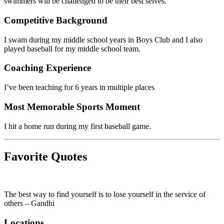
swimmers will be challenged to be their best selves.​​​​‌ ‍ ​‍​‍‌‍ ‌ ​‍‌‍‍‌‌‍‌ ‌‍‍‌‌‍ ‍​‍​‍​ ‍‍​‍​‍‌ ​ ‌‍​‌‌‍ ‍‌‍‍‌‌ ‌​‌ ‍‌​‍ ‍‌‍‍‌‌‍ ​‍​‍​‍ ​​‍​‍‌‍‍​‌ ​‍‌‍‌‌‌‍‌‍​‍​‍​ ‍‍​‍​‍‌‍‍​‌ ‌​‌ ‌​‌ ​​‌ ​ ​ ‍‍​‍ ​‍ ‌‍​ ‌‍‍​‌‍‌‌‌‍ ​‌ ​ ‌‍‌‌‌‍​‌‌ ​​‌‍‍‌‌‍‌‌‌ ​‍‌ ​ ​‍ ‍‌ ​ ‌‍​‌‌‍ ‍‌‍‍‌‌ ‌​‌ ‍‌​‍ ‍‌ ​ ‌ ‌​‌ ‌‌‌‍‌​‌‍‍‌‌‍ ​‍ ‌‍‍‌‌‍ ‍‌ ‌​‌‍‌‌‌‍ ‍‌ ‌​​‍ ‌‍‌‌‌‍‌​‌‍‍‌‌ ‌​​‍ ‌‍ ‌‌‍ ‌‍‌​‌‍‌‌​ ‌‌ ​​‌ ​‍‌‍‌‌‌ ​ ‌‍‌‌‌‍ ‍‌ ‌​‌‍​‌‌ ‌​‌‍‍‌‌‍ ‌‍ ‍​ ‍ ‌‍‍‌‌‍‌​​ ‌​ ‌ ​ ‍‌‌‍​‍‌‍‌‍​ ‍​​ ‍​​ ​‌‌‍‌​​‍ ‌‌‍​ ​ ‌ ‌‍‌​​ ‌‍​‍ ‌​ ‌​​ ​‍​ ​ ​ ‌​​‍ ‌​ ‍‌‌‍‌​‌‍‌‍​ ​ ​‍ ‌​ ​‌​ ‌​​ ​‌​ ​‍​ ‌‌​ ‌‌​ ‍‌​ ‌​‌‍‌‌​ ​‍​ ​‍​ ​​​ ‍ ‌ ‌​‌ ‍‌‌ ​​‌‍‌‌​ ‌‌‍​ ‌‍ ‌‍​‌‌‍​ ‌‍‍​​ ‍ ‌ ​​‌‍​‌‌ ‌​‌‍‍​​ ‌‌ ​‍‌‍‍‌‌‍​ ‌‍‍​‌‌‌​‌‍‌‌‌ ‍​‌ ‌​​‍‌‌​ ‌‌‌​​‍‌‌ ‌‍‍ ‌‍‌‌‌ ‍‌​‍‌‌​ ​ ‌​‌​​‍‌‌​ ​ ‌​‌​​‍‌‌​ ​‍​ ​‍‌‍‍‍‌‍‌‌‌‍‌ ‌‌​ ​ ‍‌‌‍‌‌‌​ ‌‌ ‍‍​‍‌‌​ ​‍​ ​‍​‍‌‌​ ‌‌‌​‌​​‍ ‍‌‍​ ‌‍‍​‌‍‍‌‌‍ ​‌‍‌​‌ ​‍‌‍‌‌‌‍ ‍​‍‌‌​ ‌‌‌​​‍‌‌ ‌‍‍ ‌‍‌‌‌ ‍‌​‍‌‌​ ​ ‌​‌​​‍‌‌​ ​ ‌​‌​​‍‌‌​ ​‍​ ​‍‌ ‌​‌​‌​‌​‌​‌‌‌‍‌​‍ ‌‌​ ​ ‌​‌‌‍‌​‍‌‌​ ​‍​ ​‍​‍‌‌​ ‌‌‌​‌​​‍ ‍‌ ‌​‌‍‌‌‌ ‍​‌ ‌​​ ‌‍​‍‌‍​‌‌ ​ ‌‍‌‌‌‌‌‌‌ ​‍‌‍ ​​ ‌‌‍‍​‌ ‌​‌ ‌​‌ ​​‌ ​ ​‍‌‌​ ​ ‌​​‌​‍‌‌​ ​‍‌​‌‍​‍‌‌​ ​‍‌​‌‍‌‍​ ‌‍‍​‌‍‌‌‌‍ ​‌ ​ ‌‍‌‌‌‍​‌‌ ​​‌‍‍‌‌‍‌‌‌ ​‍‌ ​ ​‍ ‍‌ ​ ‌‍​‌‌‍ ‍‌‍‍‌‌ ‌​‌ ‍‌​‍ ‍‌ ​ ‌ ‌​‌ ‌‌‌‍‌​‌‍‍‌‌‍ ​‍‌‍‌‍‍‌‌‍‌​​ ‌​ ‌ ​ ‍‌‌‍​‍‌‍‌‍​ ‍​​ ‍​​ ​‌‌‍‌​​‍ ‌‌‍​ ​ ‌ ‌‍‌​​ ‌‍​‍ ‌​ ‌​​ ​‍​ ​ ​ ‌​​‍ ‌​ ‍‌‌‍‌​‌‍‌‍​ ​ ​‍ ‌​ ​‌​ ‌​​ ​‌​ ​‍​ ‌‌​ ‌‌​ ‍‌​ ‌​‌‍‌‌​ ​‍​ ​‍​ ​​​‍‌‍‌ ‌​‌ ‍‌‌ ​​‌‍‌‌​ ‌‌‍​ ‌‍ ‌‍​‌‌‍​ ‌‍‍​​‍‌‍‌ ​​‌‍​‌‌ ‌​‌‍‍​​ ‌‌ ​‍‌‍‍‌‌‍​ ‌‍‍​‌‌‌​‌‍‌‌‌ ‍​‌ ‌​​‍‌‌​ ‌‌‌​​‍‌‌ ‌‍‍ ‌‍‌‌‌ ‍‌​‍‌‌​ ​ ‌​‌​​‍‌‌​ ​ ‌​‌​​‍‌‌​ ​‍​ ​‍‌‍‍‍‌‍‌‌‌‍‌ ‌‌​ ​ ‍‌‌‍‌‌‌​ ‌‌ ‍‍​‍‌‌​ ​‍​ ​‍​‍‌‌​ ‌‌‌​‌​​‍ ‍‌‍​ ‌‍‍​‌‍‍‌‌‍ ​‌‍‌​‌ ​‍‌‍‌‌‌‍ ‍​‍‌‌​ ‌‌‌​​‍‌‌ ‌‍‍ ‌‍‌‌‌ ‍‌​‍‌‌​ ​ ‌​‌​​‍‌‌​ ​ ‌​‌​​‍‌‌​ ​‍​ ​‍‌ ‌​‌​‌​‌​‌​‌‌‌‍‌​‍ ‌‌​ ​ ‌​‌‌‍‌​‍‌‌​ ​‍​ ​‍​‍‌‌​ ‌‌‌​‌​​‍ ‍‌ ‌​‌‍‌‌‌ ‍​‌ ‌​​‍‌‍‌ ​​‌‍‌‌‌ ​‍‌ ​ ‌ ​​‌‍‌‌‌‍​ ‌ ‌​‌‍‍‌‌ ‌‍‌‍‌‌​ ‌‌ ​​‌ ‌‌‌‍​‍‌‍ ​‌‍‍‌‌ ​ ‌‍‍​‌‍‌‌‌‍‌​​‍​‍‌ ‌
Competitive Background​​​​‌ ‍ ​‍​‍‌‍ ‌ ​‍‌‍‍‌‌‍‌ ‌‍‍‌‌‍ ‍​‍​‍​ ‍‍​‍​‍‌ ​ ‌‍​‌‌‍ ‍‌‍‍‌‌ ‌​‌ ‍‌​‍ ‍‌‍‍‌‌‍ ​‍​‍​‍ ​​‍​‍‌‍‍​‌ ​‍‌‍‌‌‌‍‌‍​‍​‍​ ‍‍​‍​‍‌‍‍​‌ ‌​‌ ‌​‌ ​​‌ ​ ​ ‍‍​‍ ​‍ ‌‍​ ‌‍‍​‌‍‌‌‌‍ ​‌ ​ ‌‍‌‌‌‍​‌‌ ​​‌‍‍‌‌‍‌‌‌ ​‍‌ ​ ​‍ ‍‌ ​ ‌‍​‌‌‍ ‍‌‍‍‌‌ ‌​‌ ‍‌​‍ ‍‌ ​ ‌ ‌​‌ ‌‌‌‍‌​‌‍‍‌‌‍ ​‍ ‌‍‍‌‌‍ ‍‌ ‌​‌‍‌‌‌‍ ‍‌ ‌​​‍ ‌‍‌‌‌‍‌​‌‍‍‌‌ ‌​​‍ ‌‍ ‌‌‍ ‌‍‌​‌‍‌‌​ ‌‌ ​​‌ ​‍‌‍‌‌‌ ​ ‌‍‌‌‌‍ ‍‌ ‌​‌‍​‌‌ ‌​‌‍‍‌‌‍ ‌‍ ‍​ ‍ ‌‍‍‌‌‍‌​​ ‌​ ‌ ​ ‍‌‌‍​‍‌‍‌‍​ ‍​​ ‍​​ ​‌‌‍‌​​‍ ‌‌‍​ ​ ‌ ‌‍‌​​ ‌‍​‍ ‌​ ‌​​ ​‍​ ​ ​ ‌​​‍ ‌​ ‍‌‌‍‌​‌‍‌‍​ ​ ​‍ ‌​ ​‌​ ‌​​ ​‌​ ​‍​ ‌‌​ ‌‌​ ‍‌​ ‌​‌‍‌‌​ ​‍​ ​‍​ ​​​ ‍ ‌ ‌​‌ ‍‌‌ ​​‌‍‌‌​ ‌‌‍​ ‌‍ ‌‍​‌‌‍​ ‌‍‍​​ ‍ ‌ ​​‌‍​‌‌ ‌​‌‍‍​​ ‌‌ ​‍‌‍‍‌‌‍​ ‌‍‍​‌‌‌​‌‍‌‌‌ ‍​‌ ‌​​‍‌‌​ ‌‌‌​​‍‌‌ ‌‍‍ ‌‍‌‌‌ ‍‌​‍‌‌​ ​ ‌​‌​​‍‌‌​ ​ ‌​‌​​‍‌‌​ ​‍​ ​‍‌‍ ‌‌​ ‌‌ ​‌‌‌​​‌ ‍​‌‍ ​‌ ‍​​ ​​​‍‌‌​ ​‍​ ​‍​‍‌‌​ ‌‌‌​‌​​‍ ‍‌‍​ ‌‍‍​‌‍‍‌‌‍ ​‌‍‌​‌ ​‍‌‍‌‌‌‍ ‍​‍‌‌​ ‌‌‌​​‍‌‌ ‌‍‍ ‌‍‌‌‌ ‍‌​‍‌‌​ ​ ‌​‌​​‍‌‌​ ​ ‌​‌​​‍‌‌​ ​‍​ ​‍‌ ​‍‌​‍‍‌​‌​‌​ ‌​ ​‍‌‍​‌‌‌‌ ‌ ‍‌​‍‌‌​ ​‍​ ​‍​‍‌‌​ ‌‌‌​‌​​‍ ‍‌ ‌​‌‍‌‌‌ ‍​‌ ‌​​ ‌‍​‍‌‍​‌‌ ​ ‌‍‌‌‌‌‌‌‌ ​‍‌‍ ​​ ‌‌‍‍​‌ ‌​‌ ‌​‌ ​​‌ ​ ​‍‌‌​ ​ ‌​​‌​‍‌‌​ ​‍‌​‌‍​‍‌‌​ ​‍‌​‌‍‌‍​ ‌‍‍​‌‍‌‌‌‍ ​‌ ​ ‌‍‌‌‌‍​‌‌ ​​‌‍‍‌‌‍‌‌‌ ​‍‌ ​ ​‍ ‍‌ ​ ‌‍​‌‌‍ ‍‌‍‍‌‌ ‌​‌ ‍‌​‍ ‍‌ ​ ‌ ‌​‌ ‌‌‌‍‌​‌‍‍‌‌‍ ​‍‌‍‌‍‍‌‌‍‌​​ ‌​ ‌ ​ ‍‌‌‍​‍‌‍‌‍​ ‍​​ ‍​​ ​‌‌‍‌​​‍ ‌‌‍​ ​ ‌ ‌‍‌​​ ‌‍​‍ ‌​ ‌​​ ​‍​ ​ ​ ‌​​‍ ‌​ ‍‌‌‍‌​‌‍‌‍​ ​ ​‍ ‌​ ​‌​ ‌​​ ​‌​ ​‍​ ‌‌​ ‌‌​ ‍‌​ ‌​‌‍‌‌​ ​‍​ ​‍​ ​​​‍‌‍‌ ‌​‌ ‍‌‌ ​​‌‍‌‌​ ‌‌‍​ ‌‍ ‌‍​‌‌‍​ ‌‍‍​​‍‌‍‌ ​​‌‍​‌‌ ‌​‌‍‍​​ ‌‌ ​‍‌‍‍‌‌‍​ ‌‍‍​‌‌‌​‌‍‌‌‌ ‍​‌ ‌​​‍‌‌​ ‌‌‌​​‍‌‌ ‌‍‍ ‌‍‌‌‌ ‍‌​‍‌‌​ ​ ‌​‌​​‍‌‌​ ​ ‌​‌​​‍‌‌​ ​‍​ ​‍‌‍ ‌‌​ ‌‌ ​‌‌‌​​‌ ‍​‌‍ ​‌ ‍​​ ​​​‍‌‌​ ​‍​ ​‍​‍‌‌​ ‌‌‌​‌​​‍ ‍‌‍​ ‌‍‍​‌‍‍‌‌‍ ​‌‍‌​‌ ​‍‌‍‌‌‌‍ ‍​‍‌‌​ ‌‌‌​​‍‌‌ ‌‍‍ ‌‍‌‌‌ ‍‌​‍‌‌​ ​ ‌​‌​​‍‌‌​ ​ ‌​‌​​‍‌‌​ ​‍​ ​‍‌ ​‍‌​‍‍‌​‌​‌​ ‌​ ​‍‌‍​‌‌‌‌ ‌ ‍‌​‍‌‌​ ​‍​ ​‍​‍‌‌​ ‌‌‌​‌​​‍ ‍‌ ‌​‌‍‌‌‌ ‍​‌ ‌​​‍‌‍‌ ​​‌‍‌‌‌ ​‍‌ ​ ‌ ​​‌‍‌‌‌‍​ ‌ ‌​‌‍‍‌‌ ‌‍‌‍‌‌​ ‌‌ ​​‌ ‌‌‌‍​‍‌‍ ​‌‍‍‌‌ ​ ‌‍‍​‌‍‌‌‌‍‌​​‍​‍‌ ‌
I swam during my middle school years in Boys Club and I also
played baseball for my middle school team.​​​​‌ ‍ ​‍​‍‌‍ ‌ ​‍‌‍‍‌‌‍‌ ‌‍‍‌‌‍ ‍​‍​‍​ ‍‍​‍​‍‌ ​ ‌‍​‌‌‍ ‍‌‍‍‌‌ ‌​‌ ‍‌​‍ ‍‌‍‍‌‌‍ ​‍​‍​‍ ​​‍​‍‌‍‍​‌ ​‍‌‍‌‌‌‍‌‍​‍​‍​ ‍‍​‍​‍‌‍‍​‌ ‌​‌ ‌​‌ ​​‌ ​ ​ ‍‍​‍ ​‍ ‌‍​ ‌‍‍​‌‍‌‌‌‍ ​‌ ​ ‌‍‌‌‌‍​‌‌ ​​‌‍‍‌‌‍‌‌‌ ​‍‌ ​ ​‍ ‍‌ ​ ‌‍​‌‌‍ ‍‌‍‍‌‌ ‌​‌ ‍‌​‍ ‍‌ ​ ‌ ‌​‌ ‌‌‌‍‌​‌‍‍‌‌‍ ​‍ ‌‍‍‌‌‍ ‍‌ ‌​‌‍‌‌‌‍ ‍‌ ‌​​‍ ‌‍‌‌‌‍‌​‌‍‍‌‌ ‌​​‍ ‌‍ ‌‌‍ ‌‍‌​‌‍‌‌​ ‌‌ ​​‌ ​‍‌‍‌‌‌ ​ ‌‍‌‌‌‍ ‍‌ ‌​‌‍​‌‌ ‌​‌‍‍‌‌‍ ‌‍ ‍​ ‍ ‌‍‍‌‌‍‌​​ ‌​ ‌ ​ ‍‌‌‍​‍‌‍‌‍​ ‍​​ ‍​​ ​‌‌‍‌​​‍ ‌‌‍​ ​ ‌ ‌‍‌​​ ‌‍​‍ ‌​ ‌​​ ​‍​ ​ ​ ‌​​‍ ‌​ ‍‌‌‍‌​‌‍‌‍​ ​ ​‍ ‌​ ​‌​ ‌​​ ​‌​ ​‍​ ‌‌​ ‌‌​ ‍‌​ ‌​‌‍‌‌​ ​‍​ ​‍​ ​​​ ‍ ‌ ‌​‌ ‍‌‌ ​​‌‍‌‌​ ‌‌‍​ ‌‍ ‌‍​‌‌‍​ ‌‍‍​​ ‍ ‌ ​​‌‍​‌‌ ‌​‌‍‍​​ ‌‌ ​‍‌‍‍‌‌‍​ ‌‍‍​‌‌‌​‌‍‌‌‌ ‍​‌ ‌​​‍‌‌​ ‌‌‌​​‍‌‌ ‌‍‍ ‌‍‌‌‌ ‍‌​‍‌‌​ ​ ‌​‌​​‍‌‌​ ​ ‌​‌​​‍‌‌​ ​‍​ ​‍‌‍‌‍‌ ‌‍​ ‌‍​ ‌‌‌​‌​‌‌‌‍‌‍ ​‌ ‍​​‍‌‌​ ​‍​ ​‍​‍‌‌​ ‌‌‌​‌​​‍ ‍‌‍​ ‌‍‍​‌‍‍‌‌‍ ​‌‍‌​‌ ​‍‌‍‌‌‌‍ ‍​‍‌‌​ ‌‌‌​​‍‌‌ ‌‍‍ ‌‍‌‌‌ ‍‌​‍‌‌​ ​ ‌​‌​​‍‌‌​ ​ ‌​‌​​‍‌‌​ ​‍​ ​‍‌ ​‌​ ​ ‌ ​‌‌ ‍‍​ ‌​‌​​‍‌​‍​‌‍‌‍​‍‌‌​ ​‍​ ​‍​‍‌‌​ ‌‌‌​‌​​‍ ‍‌ ‌​‌‍‌‌‌ ‍​‌ ‌​​ ‌‍​‍‌‍​‌‌ ​ ‌‍‌‌‌‌‌‌‌ ​‍‌‍ ​​ ‌‌‍‍​‌ ‌​‌ ‌​‌ ​​‌ ​ ​‍‌‌​ ​ ‌​​‌​‍‌‌​ ​‍‌​‌‍​‍‌‌​ ​‍‌​‌‍‌‍​ ‌‍‍​‌‍‌‌‌‍ ​‌ ​ ‌‍‌‌‌‍​‌‌ ​​‌‍‍‌‌‍‌‌‌ ​‍‌ ​ ​‍ ‍‌ ​ ‌‍​‌‌‍ ‍‌‍‍‌‌ ‌​‌ ‍‌​‍ ‍‌ ​ ‌ ‌​‌ ‌‌‌‍‌​‌‍‍‌‌‍ ​‍‌‍‌‍‍‌‌‍‌​​ ‌​ ‌ ​ ‍‌‌‍​‍‌‍‌‍​ ‍​​ ‍​​ ​‌‌‍‌​​‍ ‌‌‍​ ​ ‌ ‌‍‌​​ ‌‍​‍ ‌​ ‌​​ ​‍​ ​ ​ ‌​​‍ ‌​ ‍‌‌‍‌​‌‍‌‍​ ​ ​‍ ‌​ ​‌​ ‌​​ ​‌​ ​‍​ ‌‌​ ‌‌​ ‍‌​ ‌​‌‍‌‌​ ​‍​ ​‍​ ​​​‍‌‍‌ ‌​‌ ‍‌‌ ​​‌‍‌‌​ ‌‌‍​ ‌‍ ‌‍​‌‌‍​ ‌‍‍​​‍‌‍‌ ​​‌‍​‌‌ ‌​‌‍‍​​ ‌‌ ​‍‌‍‍‌‌‍​ ‌‍‍​‌‌‌​‌‍‌‌‌ ‍​‌ ‌​​‍‌‌​ ‌‌‌​​‍‌‌ ‌‍‍ ‌‍‌‌‌ ‍‌​‍‌‌​ ​ ‌​‌​​‍‌‌​ ​ ‌​‌​​‍‌‌​ ​‍​ ​‍‌‍‌‍‌ ‌‍​ ‌‍​ ‌‌‌​‌​‌‌‌‍‌‍ ​‌ ‍​​‍‌‌​ ​‍​ ​‍​‍‌‌​ ‌‌‌​‌​​‍ ‍‌‍​ ‌‍‍​‌‍‍‌‌‍ ​‌‍‌​‌ ​‍‌‍‌‌‌‍ ‍​‍‌‌​ ‌‌‌​​‍‌‌ ‌‍‍ ‌‍‌‌‌ ‍‌​‍‌‌​ ​ ‌​‌​​‍‌‌​ ​ ‌​‌​​‍‌‌​ ​‍​ ​‍‌ ​‌​ ​ ‌ ​‌‌ ‍‍​ ‌​‌​​‍‌​‍​‌‍‌‍​‍‌‌​ ​‍​ ​‍​‍‌‌​ ‌‌‌​‌​​‍ ‍‌ ‌​‌‍‌‌‌ ‍​‌ ‌​​‍‌‍‌ ​​‌‍‌‌‌ ​‍‌ ​ ‌ ​​‌‍‌‌‌‍​ ‌ ‌​‌‍‍‌‌ ‌‍‌‍‌‌​ ‌‌ ​​‌ ‌‌‌‍​‍‌‍ ​‌‍‍‌‌ ​ ‌‍‍​‌‍‌‌‌‍‌​​‍​‍‌ ‌
Coaching Experience​​​​‌ ‍ ​‍​‍‌‍ ‌ ​‍‌‍‍‌‌‍‌ ‌‍‍‌‌‍ ‍​‍​‍​ ‍‍​‍​‍‌ ​ ‌‍​‌‌‍ ‍‌‍‍‌‌ ‌​‌ ‍‌​‍ ‍‌‍‍‌‌‍ ​‍​‍​‍ ​​‍​‍‌‍‍​‌ ​‍‌‍‌‌‌‍‌‍​‍​‍​ ‍‍​‍​‍‌‍‍​‌ ‌​‌ ‌​‌ ​​‌ ​ ​ ‍‍​‍ ​‍ ‌‍​ ‌‍‍​‌‍‌‌‌‍ ​‌ ​ ‌‍‌‌‌‍​‌‌ ​​‌‍‍‌‌‍‌‌‌ ​‍‌ ​ ​‍ ‍‌ ​ ‌‍​‌‌‍ ‍‌‍‍‌‌ ‌​‌ ‍‌​‍ ‍‌ ​ ‌ ‌​‌ ‌‌‌‍‌​‌‍‍‌‌‍ ​‍ ‌‍‍‌‌‍ ‍‌ ‌​‌‍‌‌‌‍ ‍‌ ‌​​‍ ‌‍‌‌‌‍‌​‌‍‍‌‌ ‌​​‍ ‌‍ ‌‌‍ ‌‍‌​‌‍‌‌​ ‌‌ ​​‌ ​‍‌‍‌‌‌ ​ ‌‍‌‌‌‍ ‍‌ ‌​‌‍​‌‌ ‌​‌‍‍‌‌‍ ‌‍ ‍​ ‍ ‌‍‍‌‌‍‌​​ ‌​ ‌ ​ ‍‌‌‍​‍‌‍‌‍​ ‍​​ ‍​​ ​‌‌‍‌​​‍ ‌‌‍​ ​ ‌ ‌‍‌​​ ‌‍​‍ ‌​ ‌​​ ​‍​ ​ ​ ‌​​‍ ‌​ ‍‌‌‍‌​‌‍‌‍​ ​ ​‍ ‌​ ​‌​ ‌​​ ​‌​ ​‍​ ‌‌​ ‌‌​ ‍‌​ ‌​‌‍‌‌​ ​‍​ ​‍​ ​​​ ‍ ‌ ‌​‌ ‍‌‌ ​​‌‍‌‌​ ‌‌‍​ ‌‍ ‌‍​‌‌‍​ ‌‍‍​​ ‍ ‌ ​​‌‍​‌‌ ‌​‌‍‍​​ ‌‌ ​‍‌‍‍‌‌‍​ ‌‍‍​‌‌‌​‌‍‌‌‌ ‍​‌ ‌​​‍‌‌​ ‌‌‌​​‍‌‌ ‌‍‍ ‌‍‌‌‌ ‍‌​‍‌‌​ ​ ‌​‌​​‍‌‌​ ​ ‌​‌​​‍‌‌​ ​‍​ ​‍​ ‌‍‌ ‌‍‌​‍‌‌‍​‍‌ ‌ ​ ‍​‌‌‌‌‌‍‍‍​‍‌‌​ ​‍​ ​‍​‍‌‌​ ‌‌‌​‌​​‍ ‍‌‍​ ‌‍‍​‌‍‍‌‌‍ ​‌‍‌​‌ ​‍‌‍‌‌‌‍ ‍​‍‌‌​ ‌‌‌​​‍‌‌ ‌‍‍ ‌‍‌‌‌ ‍‌​‍‌‌​ ​ ‌​‌​​‍‌‌​ ​ ‌​‌​​‍‌‌​ ​‍​ ​‍‌‌​‌‌​‍ ​ ​‍​ ‍‌‌‍​‌‌ ‌‌​ ‌ ‌​‍‌​‍‌‌​ ​‍​ ​‍​‍‌‌​ ‌‌‌​‌​​‍ ‍‌ ‌​‌‍‌‌‌ ‍​‌ ‌​​ ‌‍​‍‌‍​‌‌ ​ ‌‍‌‌‌‌‌‌‌ ​‍‌‍ ​​ ‌‌‍‍​‌ ‌​‌ ‌​‌ ​​‌ ​ ​‍‌‌​ ​ ‌​​‌​‍‌‌​ ​‍‌​‌‍​‍‌‌​ ​‍‌​‌‍‌‍​ ‌‍‍​‌‍‌‌‌‍ ​‌ ​ ‌‍‌‌‌‍​‌‌ ​​‌‍‍‌‌‍‌‌‌ ​‍‌ ​ ​‍ ‍‌ ​ ‌‍​‌‌‍ ‍‌‍‍‌‌ ‌​‌ ‍‌​‍ ‍‌ ​ ‌ ‌​‌ ‌‌‌‍‌​‌‍‍‌‌‍ ​‍‌‍‌‍‍‌‌‍‌​​ ‌​ ‌ ​ ‍‌‌‍​‍‌‍‌‍​ ‍​​ ‍​​ ​‌‌‍‌​​‍ ‌‌‍​ ​ ‌ ‌‍‌​​ ‌‍​‍ ‌​ ‌​​ ​‍​ ​ ​ ‌​​‍ ‌​ ‍‌‌‍‌​‌‍‌‍​ ​ ​‍ ‌​ ​‌​ ‌​​ ​‌​ ​‍​ ‌‌​ ‌‌​ ‍‌​ ‌​‌‍‌‌​ ​‍​ ​‍​ ​​​‍‌‍‌ ‌​‌ ‍‌‌ ​​‌‍‌‌​ ‌‌‍​ ‌‍ ‌‍​‌‌‍​ ‌‍‍​​‍‌‍‌ ​​‌‍​‌‌ ‌​‌‍‍​​ ‌‌ ​‍‌‍‍‌‌‍​ ‌‍‍​‌‌‌​‌‍‌‌‌ ‍​‌ ‌​​‍‌‌​ ‌‌‌​​‍‌‌ ‌‍‍ ‌‍‌‌‌ ‍‌​‍‌‌​ ​ ‌​‌​​‍‌‌​ ​ ‌​‌​​‍‌‌​ ​‍​ ​‍​ ‌‍‌ ‌‍‌​‍‌‌‍​‍‌ ‌ ​ ‍​‌‌‌‌‌‍‍‍​‍‌‌​ ​‍​ ​‍​‍‌‌​ ‌‌‌​‌​​‍ ‍‌‍​ ‌‍‍​‌‍‍‌‌‍ ​‌‍‌​‌ ​‍‌‍‌‌‌‍ ‍​‍‌‌​ ‌‌‌​​‍‌‌ ‌‍‍ ‌‍‌‌‌ ‍‌​‍‌‌​ ​ ‌​‌​​‍‌‌​ ​ ‌​‌​​‍‌‌​ ​‍​ ​‍‌‌​‌‌​‍ ​ ​‍​ ‍‌‌‍​‌‌ ‌‌​ ‌ ‌​‍‌​‍‌‌​ ​‍​ ​‍​‍‌‌​ ‌‌‌​‌​​‍ ‍‌ ‌​‌‍‌‌‌ ‍​‌ ‌​​‍‌‍‌ ​​‌‍‌‌‌ ​‍‌ ​ ‌ ​​‌‍‌‌‌‍​ ‌ ‌​‌‍‍‌‌ ‌‍‌‍‌‌​ ‌‌ ​​‌ ‌‌‌‍​‍‌‍ ​‌‍‍‌‌ ​ ‌‍‍​‌‍‌‌‌‍‌​​‍​‍‌ ‌
I’ve been teaching for 6 years in multiple places​​​​‌ ‍ ​‍​‍‌‍ ‌ ​‍‌‍‍‌‌‍‌ ‌‍‍‌‌‍ ‍​‍​‍​ ‍‍​‍​‍‌ ​ ‌‍​‌‌‍ ‍‌‍‍‌‌ ‌​‌ ‍‌​‍ ‍‌‍‍‌‌‍ ​‍​‍​‍ ​​‍​‍‌‍‍​‌ ​‍‌‍‌‌‌‍‌‍​‍​‍​ ‍‍​‍​‍‌‍‍​‌ ‌​‌ ‌​‌ ​​‌ ​ ​ ‍‍​‍ ​‍ ‌‍​ ‌‍‍​‌‍‌‌‌‍ ​‌ ​ ‌‍‌‌‌‍​‌‌ ​​‌‍‍‌‌‍‌‌‌ ​‍‌ ​ ​‍ ‍‌ ​ ‌‍​‌‌‍ ‍‌‍‍‌‌ ‌​‌ ‍‌​‍ ‍‌ ​ ‌ ‌​‌ ‌‌‌‍‌​‌‍‍‌‌‍ ​‍ ‌‍‍‌‌‍ ‍‌ ‌​‌‍‌‌‌‍ ‍‌ ‌​​‍ ‌‍‌‌‌‍‌​‌‍‍‌‌ ‌​​‍ ‌‍ ‌‌‍ ‌‍‌​‌‍‌‌​ ‌‌ ​​‌ ​‍‌‍‌‌‌ ​ ‌‍‌‌‌‍ ‍‌ ‌​‌‍​‌‌ ‌​‌‍‍‌‌‍ ‌‍ ‍​ ‍ ‌‍‍‌‌‍‌​​ ‌​ ‌ ​ ‍‌‌‍​‍‌‍‌‍​ ‍​​ ‍​​ ​‌‌‍‌​​‍ ‌‌‍​ ​ ‌ ‌‍‌​​ ‌‍​‍ ‌​ ‌​​ ​‍​ ​ ​ ‌​​‍ ‌​ ‍‌‌‍‌​‌‍‌‍​ ​ ​‍ ‌​ ​‌​ ‌​​ ​‌​ ​‍​ ‌‌​ ‌‌​ ‍‌​ ‌​‌‍‌‌​ ​‍​ ​‍​ ​​​ ‍ ‌ ‌​‌ ‍‌‌ ​​‌‍‌‌​ ‌‌‍​ ‌‍ ‌‍​‌‌‍​ ‌‍‍​​ ‍ ‌ ​​‌‍​‌‌ ‌​‌‍‍​​ ‌‌ ​‍‌‍‍‌‌‍​ ‌‍‍​‌‌‌​‌‍‌‌‌ ‍​‌ ‌​​‍‌‌​ ‌‌‌​​‍‌‌ ‌‍‍ ‌‍‌‌‌ ‍‌​‍‌‌​ ​ ‌​‌​​‍‌‌​ ​ ‌​‌​​‍‌‌​ ​‍​ ​‍‌ ​ ‌‍​‌‌‍‍‌‌​ ​ ‌‍‌‌‍​‌‍‍‌‌‌‌‍​‍‌‌​ ​‍​ ​‍​‍‌‌​ ‌‌‌​‌​​‍ ‍‌‍​ ‌‍‍​‌‍‍‌‌‍ ​‌‍‌​‌ ​‍‌‍‌‌‌‍ ‍​‍‌‌​ ‌‌‌​​‍‌‌ ‌‍‍ ‌‍‌‌‌ ‍‌​‍‌‌​ ​ ‌​‌​​‍‌‌​ ​ ‌​‌​​‍‌‌​ ​‍​ ​‍‌​​‍‌ ‌​​ ‍​‌‍‍‍‌‍‌​‌​​‌‌​‌‍‌‍​‍​‍‌‌​ ​‍​ ​‍​‍‌‌​ ‌‌‌​‌​​‍ ‍‌ ‌​‌‍‌‌‌ ‍​‌ ‌​​ ‌‍​‍‌‍​‌‌ ​ ‌‍‌‌‌‌‌‌‌ ​‍‌‍ ​​ ‌‌‍‍​‌ ‌​‌ ‌​‌ ​​‌ ​ ​‍‌‌​ ​ ‌​​‌​‍‌‌​ ​‍‌​‌‍​‍‌‌​ ​‍‌​‌‍‌‍​ ‌‍‍​‌‍‌‌‌‍ ​‌ ​ ‌‍‌‌‌‍​‌‌ ​​‌‍‍‌‌‍‌‌‌ ​‍‌ ​ ​‍ ‍‌ ​ ‌‍​‌‌‍ ‍‌‍‍‌‌ ‌​‌ ‍‌​‍ ‍‌ ​ ‌ ‌​‌ ‌‌‌‍‌​‌‍‍‌‌‍ ​‍‌‍‌‍‍‌‌‍‌​​ ‌​ ‌ ​ ‍‌‌‍​‍‌‍‌‍​ ‍​​ ‍​​ ​‌‌‍‌​​‍ ‌‌‍​ ​ ‌ ‌‍‌​​ ‌‍​‍ ‌​ ‌​​ ​‍​ ​ ​ ‌​​‍ ‌​ ‍‌‌‍‌​‌‍‌‍​ ​ ​‍ ‌​ ​‌​ ‌​​ ​‌​ ​‍​ ‌‌​ ‌‌​ ‍‌​ ‌​‌‍‌‌​ ​‍​ ​‍​ ​​​‍‌‍‌ ‌​‌ ‍‌‌ ​​‌‍‌‌​ ‌‌‍​ ‌‍ ‌‍​‌‌‍​ ‌‍‍​​‍‌‍‌ ​​‌‍​‌‌ ‌​‌‍‍​​ ‌‌ ​‍‌‍‍‌‌‍​ ‌‍‍​‌‌‌​‌‍‌‌‌ ‍​‌ ‌​​‍‌‌​ ‌‌‌​​‍‌‌ ‌‍‍ ‌‍‌‌‌ ‍‌​‍‌‌​ ​ ‌​‌​​‍‌‌​ ​ ‌​‌​​‍‌‌​ ​‍​ ​‍‌ ​ ‌‍​‌‌‍‍‌‌​ ​ ‌‍‌‌‍​‌‍‍‌‌‌‌‍​‍‌‌​ ​‍​ ​‍​‍‌‌​ ‌‌‌​‌​​‍ ‍‌‍​ ‌‍‍​‌‍‍‌‌‍ ​‌‍‌​‌ ​‍‌‍‌‌‌‍ ‍​‍‌‌​ ‌‌‌​​‍‌‌ ‌‍‍ ‌‍‌‌‌ ‍‌​‍‌‌​ ​ ‌​‌​​‍‌‌​ ​ ‌​‌​​‍‌‌​ ​‍​ ​‍‌​​‍‌ ‌​​ ‍​‌‍‍‍‌‍‌​‌​​‌‌​‌‍‌‍​‍​‍‌‌​ ​‍​ ​‍​‍‌‌​ ‌‌‌​‌​​‍ ‍‌ ‌​‌‍‌‌‌ ‍​‌ ‌​​‍‌‍‌ ​​‌‍‌‌‌ ​‍‌ ​ ‌ ​​‌‍‌‌‌‍​ ‌ ‌​‌‍‍‌‌ ‌‍‌‍‌‌​ ‌‌ ​​‌ ‌‌‌‍​‍‌‍ ​‌‍‍‌‌ ​ ‌‍‍​‌‍‌‌‌‍‌​​‍​‍‌ ‌
Most Memorable Sports Moment​​​​‌ ‍ ​‍​‍‌‍ ‌ ​‍‌‍‍‌‌‍‌ ‌‍‍‌‌‍ ‍​‍​‍​ ‍‍​‍​‍‌ ​ ‌‍​‌‌‍ ‍‌‍‍‌‌ ‌​‌ ‍‌​‍ ‍‌‍‍‌‌‍ ​‍​‍​‍ ​​‍​‍‌‍‍​‌ ​‍‌‍‌‌‌‍‌‍​‍​‍​ ‍‍​‍​‍‌‍‍​‌ ‌​‌ ‌​‌ ​​‌ ​ ​ ‍‍​‍ ​‍ ‌‍​ ‌‍‍​‌‍‌‌‌‍ ​‌ ​ ‌‍‌‌‌‍​‌‌ ​​‌‍‍‌‌‍‌‌‌ ​‍‌ ​ ​‍ ‍‌ ​ ‌‍​‌‌‍ ‍‌‍‍‌‌ ‌​‌ ‍‌​‍ ‍‌ ​ ‌ ‌​‌ ‌‌‌‍‌​‌‍‍‌‌‍ ​‍ ‌‍‍‌‌‍ ‍‌ ‌​‌‍‌‌‌‍ ‍‌ ‌​​‍ ‌‍‌‌‌‍‌​‌‍‍‌‌ ‌​​‍ ‌‍ ‌‌‍ ‌‍‌​‌‍‌‌​ ‌‌ ​​‌ ​‍‌‍‌‌‌ ​ ‌‍‌‌‌‍ ‍‌ ‌​‌‍​‌‌ ‌​‌‍‍‌‌‍ ‌‍ ‍​ ‍ ‌‍‍‌‌‍‌​​ ‌​ ‌ ​ ‍‌‌‍​‍‌‍‌‍​ ‍​​ ‍​​ ​‌‌‍‌​​‍ ‌‌‍​ ​ ‌ ‌‍‌​​ ‌‍​‍ ‌​ ‌​​ ​‍​ ​ ​ ‌​​‍ ‌​ ‍‌‌‍‌​‌‍‌‍​ ​ ​‍ ‌​ ​‌​ ‌​​ ​‌​ ​‍​ ‌‌​ ‌‌​ ‍‌​ ‌​‌‍‌‌​ ​‍​ ​‍​ ​​​ ‍ ‌ ‌​‌ ‍‌‌ ​​‌‍‌‌​ ‌‌‍​ ‌‍ ‌‍​‌‌‍​ ‌‍‍​​ ‍ ‌ ​​‌‍​‌‌ ‌​‌‍‍​​ ‌‌ ​‍‌‍‍‌‌‍​ ‌‍‍​‌‌‌​‌‍‌‌‌ ‍​‌ ‌​​‍‌‌​ ‌‌‌​​‍‌‌ ‌‍‍ ‌‍‌‌‌ ‍‌​‍‌‌​ ​ ‌​‌​​‍‌‌​ ​ ‌​‌​​‍‌‌​ ​‍​ ​‍‌‍​‍‌‍​‌‌​‌​‌​ ​‌ ‌​‌​ ‍‌‌‍‍‌​ ‍​‍‌‌​ ​‍​ ​‍​‍‌‌​ ‌‌‌​‌​​‍ ‍‌‍​ ‌‍‍​‌‍‍‌‌‍ ​‌‍‌​‌ ​‍‌‍‌‌‌‍ ‍​‍‌‌​ ‌‌‌​​‍‌‌ ‌‍‍ ‌‍‌‌‌ ‍‌​‍‌‌​ ​ ‌​‌​​‍‌‌​ ​ ‌​‌​​‍‌‌​ ​‍​ ​‍‌‌​ ‌​ ‌‌‍‌‌ ​​‌​​‌‌​​‍‌‍‌​‌‌‍‍​‍‌‌​ ​‍​ ​‍​‍‌‌​ ‌‌‌​‌​​‍ ‍‌ ‌​‌‍‌‌‌ ‍​‌ ‌​​ ‌‍​‍‌‍​‌‌ ​ ‌‍‌‌‌‌‌‌‌ ​‍‌‍ ​​ ‌‌‍‍​‌ ‌​‌ ‌​‌ ​​‌ ​ ​‍‌‌​ ​ ‌​​‌​‍‌‌​ ​‍‌​‌‍​‍‌‌​ ​‍‌​‌‍‌‍​ ‌‍‍​‌‍‌‌‌‍ ​‌ ​ ‌‍‌‌‌‍​‌‌ ​​‌‍‍‌‌‍‌‌‌ ​‍‌ ​ ​‍ ‍‌ ​ ‌‍​‌‌‍ ‍‌‍‍‌‌ ‌​‌ ‍‌​‍ ‍‌ ​ ‌ ‌​‌ ‌‌‌‍‌​‌‍‍‌‌‍ ​‍‌‍‌‍‍‌‌‍‌​​ ‌​ ‌ ​ ‍‌‌‍​‍‌‍‌‍​ ‍​​ ‍​​ ​‌‌‍‌​​‍ ‌‌‍​ ​ ‌ ‌‍‌​​ ‌‍​‍ ‌​ ‌​​ ​‍​ ​ ​ ‌​​‍ ‌​ ‍‌‌‍‌​‌‍‌‍​ ​ ​‍ ‌​ ​‌​ ‌​​ ​‌​ ​‍​ ‌‌​ ‌‌​ ‍‌​ ‌​‌‍‌‌​ ​‍​ ​‍​ ​​​‍‌‍‌ ‌​‌ ‍‌‌ ​​‌‍‌‌​ ‌‌‍​ ‌‍ ‌‍​‌‌‍​ ‌‍‍​​‍‌‍‌ ​​‌‍​‌‌ ‌​‌‍‍​​ ‌‌ ​‍‌‍‍‌‌‍​ ‌‍‍​‌‌‌​‌‍‌‌‌ ‍​‌ ‌​​‍‌‌​ ‌‌‌​​‍‌‌ ‌‍‍ ‌‍‌‌‌ ‍‌​‍‌‌​ ​ ‌​‌​​‍‌‌​ ​ ‌​‌​​‍‌‌​ ​‍​ ​‍‌‍​‍‌‍​‌‌​‌​‌​ ​‌ ‌​‌​ ‍‌‌‍‍‌​ ‍​‍‌‌​ ​‍​ ​‍​‍‌‌​ ‌‌‌​‌​​‍ ‍‌‍​ ‌‍‍​‌‍‍‌‌‍ ​‌‍‌​‌ ​‍‌‍‌‌‌‍ ‍​‍‌‌​ ‌‌‌​​‍‌‌ ‌‍‍ ‌‍‌‌‌ ‍‌​‍‌‌​ ​ ‌​‌​​‍‌‌​ ​ ‌​‌​​‍‌‌​ ​‍​ ​‍‌‌​ ‌​ ‌‌‍‌‌ ​​‌​​‌‌​​‍‌‍‌​‌‌‍‍​‍‌‌​ ​‍​ ​‍​‍‌‌​ ‌‌‌​‌​​‍ ‍‌ ‌​‌‍‌‌‌ ‍​‌ ‌​​‍‌‍‌ ​​‌‍‌‌‌ ​‍‌ ​ ‌ ​​‌‍‌‌‌‍​ ‌ ‌​‌‍‍‌‌ ‌‍‌‍‌‌​ ‌‌ ​​‌ ‌‌‌‍​‍‌‍ ​‌‍‍‌‌ ​ ‌‍‍​‌‍‌‌‌‍‌​​‍​‍‌ ‌
I hit a home run during my first baseball game.​​​​‌ ‍ ​‍​‍‌‍ ‌ ​‍‌‍‍‌‌‍‌ ‌‍‍‌‌‍ ‍​‍​‍​ ‍‍​‍​‍‌ ​ ‌‍​‌‌‍ ‍‌‍‍‌‌ ‌​‌ ‍‌​‍ ‍‌‍‍‌‌‍ ​‍​‍​‍ ​​‍​‍‌‍‍​‌ ​‍‌‍‌‌‌‍‌‍​‍​‍​ ‍‍​‍​‍‌‍‍​‌ ‌​‌ ‌​‌ ​​‌ ​ ​ ‍‍​‍ ​‍ ‌‍​ ‌‍‍​‌‍‌‌‌‍ ​‌ ​ ‌‍‌‌‌‍​‌‌ ​​‌‍‍‌‌‍‌‌‌ ​‍‌ ​ ​‍ ‍‌ ​ ‌‍​‌‌‍ ‍‌‍‍‌‌ ‌​‌ ‍‌​‍ ‍‌ ​ ‌ ‌​‌ ‌‌‌‍‌​‌‍‍‌‌‍ ​‍ ‌‍‍‌‌‍ ‍‌ ‌​‌‍‌‌‌‍ ‍‌ ‌​​‍ ‌‍‌‌‌‍‌​‌‍‍‌‌ ‌​​‍ ‌‍ ‌‌‍ ‌‍‌​‌‍‌‌​ ‌‌ ​​‌ ​‍‌‍‌‌‌ ​ ‌‍‌‌‌‍ ‍‌ ‌​‌‍​‌‌ ‌​‌‍‍‌‌‍ ‌‍ ‍​ ‍ ‌‍‍‌‌‍‌​​ ‌​ ‌ ​ ‍‌‌‍​‍‌‍‌‍​ ‍​​ ‍​​ ​‌‌‍‌​​‍ ‌‌‍​ ​ ‌ ‌‍‌​​ ‌‍​‍ ‌​ ‌​​ ​‍​ ​ ​ ‌​​‍ ‌​ ‍‌‌‍‌​‌‍‌‍​ ​ ​‍ ‌​ ​‌​ ‌​​ ​‌​ ​‍​ ‌‌​ ‌‌​ ‍‌​ ‌​‌‍‌‌​ ​‍​ ​‍​ ​​​ ‍ ‌ ‌​‌ ‍‌‌ ​​‌‍‌‌​ ‌‌‍​ ‌‍ ‌‍​‌‌‍​ ‌‍‍​​ ‍ ‌ ​​‌‍​‌‌ ‌​‌‍‍​​ ‌‌ ​‍‌‍‍‌‌‍​ ‌‍‍​‌‌‌​‌‍‌‌‌ ‍​‌ ‌​​‍‌‌​ ‌‌‌​​‍‌‌ ‌‍‍ ‌‍‌‌‌ ‍‌​‍‌‌​ ​ ‌​‌​​‍‌‌​ ​ ‌​‌​​‍‌‌​ ​‍​ ​‍‌ ‍‍‌‌​‌​ ‌ ​ ‌​‌ ‌ ‌​‍​‌​​‍‌​​‍​‍‌‌​ ​‍​ ​‍​‍‌‌​ ‌‌‌​‌​​‍ ‍‌‍​ ‌‍‍​‌‍‍‌‌‍ ​‌‍‌​‌ ​‍‌‍‌‌‌‍ ‍​‍‌‌​ ‌‌‌​​‍‌‌ ‌‍‍ ‌‍‌‌‌ ‍‌​‍‌‌​ ​ ‌​‌​​‍‌‌​ ​ ‌​‌​​‍‌‌​ ​‍​ ​‍‌‍‌​‌ ‍​‌ ​‌‌‌​ ‌​‌ ‌‍ ‍‌​‍​‌​ ​​‍‌‌​ ​‍​ ​‍​‍‌‌​ ‌‌‌​‌​​‍ ‍‌ ‌​‌‍‌‌‌ ‍​‌ ‌​​ ‌‍​‍‌‍​‌‌ ​ ‌‍‌‌‌‌‌‌‌ ​‍‌‍ ​​ ‌‌‍‍​‌ ‌​‌ ‌​‌ ​​‌ ​ ​‍‌‌​ ​ ‌​​‌​‍‌‌​ ​‍‌​‌‍​‍‌‌​ ​‍‌​‌‍‌‍​ ‌‍‍​‌‍‌‌‌‍ ​‌ ​ ‌‍‌‌‌‍​‌‌ ​​‌‍‍‌‌‍‌‌‌ ​‍‌ ​ ​‍ ‍‌ ​ ‌‍​‌‌‍ ‍‌‍‍‌‌ ‌​‌ ‍‌​‍ ‍‌ ​ ‌ ‌​‌ ‌‌‌‍‌​‌‍‍‌‌‍ ​‍‌‍‌‍‍‌‌‍‌​​ ‌​ ‌ ​ ‍‌‌‍​‍‌‍‌‍​ ‍​​ ‍​​ ​‌‌‍‌​​‍ ‌‌‍​ ​ ‌ ‌‍‌​​ ‌‍​‍ ‌​ ‌​​ ​‍​ ​ ​ ‌​​‍ ‌​ ‍‌‌‍‌​‌‍‌‍​ ​ ​‍ ‌​ ​‌​ ‌​​ ​‌​ ​‍​ ‌‌​ ‌‌​ ‍‌​ ‌​‌‍‌‌​ ​‍​ ​‍​ ​​​‍‌‍‌ ‌​‌ ‍‌‌ ​​‌‍‌‌​ ‌‌‍​ ‌‍ ‌‍​‌‌‍​ ‌‍‍​​‍‌‍‌ ​​‌‍​‌‌ ‌​‌‍‍​​ ‌‌ ​‍‌‍‍‌‌‍​ ‌‍‍​‌‌‌​‌‍‌‌‌ ‍​‌ ‌​​‍‌‌​ ‌‌‌​​‍‌‌ ‌‍‍ ‌‍‌‌‌ ‍‌​‍‌‌​ ​ ‌​‌​​‍‌‌​ ​ ‌​‌​​‍‌‌​ ​‍​ ​‍‌ ‍‍‌‌​‌​ ‌ ​ ‌​‌ ‌ ‌​‍​‌​​‍‌​​‍​‍‌‌​ ​‍​ ​‍​‍‌‌​ ‌‌‌​‌​​‍ ‍‌‍​ ‌‍‍​‌‍‍‌‌‍ ​‌‍‌​‌ ​‍‌‍‌‌‌‍ ‍​‍‌‌​ ‌‌‌​​‍‌‌ ‌‍‍ ‌‍‌‌‌ ‍‌​‍‌‌​ ​ ‌​‌​​‍‌‌​ ​ ‌​‌​​‍‌‌​ ​‍​ ​‍‌‍‌​‌ ‍​‌ ​‌‌‌​ ‌​‌ ‌‍ ‍‌​‍​‌​ ​​‍‌‌​ ​‍​ ​‍​‍‌‌​ ‌‌‌​‌​​‍ ‍‌ ‌​‌‍‌‌‌ ‍​‌ ‌​​‍‌‍‌ ​​‌‍‌‌‌ ​‍‌ ​ ‌ ​​‌‍‌‌‌‍​ ‌ ‌​‌‍‍‌‌ ‌‍‌‍‌‌​ ‌‌ ​​‌ ‌‌‌‍​‍‌‍ ​‌‍‍‌‌ ​ ‌‍‍​‌‍‌‌‌‍‌​​‍​‍‌ ‌
Favorite Quotes
The best way to find yourself is to lose yourself in the service of
others – Gandhi​​​​‌ ‍ ​‍​‍‌‍ ‌ ​‍‌‍‍‌‌‍‌ ‌‍‍‌‌‍ ‍​‍​‍​ ‍‍​‍​‍‌ ​ ‌‍​‌‌‍ ‍‌‍‍‌‌ ‌​‌ ‍‌​‍ ‍‌‍‍‌‌‍ ​‍​‍​‍ ​​‍​‍‌‍‍​‌ ​‍‌‍‌‌‌‍‌‍​‍​‍​ ‍‍​‍​‍‌‍‍​‌ ‌​‌ ‌​‌ ​​‌ ​ ​ ‍‍​‍ ​‍ ‌‍​ ‌‍‍​‌‍‌‌‌‍ ​‌ ​ ‌‍‌‌‌‍​‌‌ ​​‌‍‍‌‌‍‌‌‌ ​‍‌ ​ ​‍ ‍‌ ​ ‌‍​‌‌‍ ‍‌‍‍‌‌ ‌​‌ ‍‌​‍ ‍‌ ​ ‌ ‌​‌ ‌‌‌‍‌​‌‍‍‌‌‍ ​‍ ‌‍‍‌‌‍ ‍‌ ‌​‌‍‌‌‌‍ ‍‌ ‌​​‍ ‌‍‌‌‌‍‌​‌‍‍‌‌ ‌​​‍ ‌‍ ‌‌‍ ‌‍‌​‌‍‌‌​ ‌‌ ​​‌ ​‍‌‍‌‌‌ ​ ‌‍‌‌‌‍ ‍‌ ‌​‌‍​‌‌ ‌​‌‍‍‌‌‍ ‌‍ ‍​ ‍ ‌‍‍‌‌‍‌​​ ‌​ ‌ ​ ‍‌‌‍​‍‌‍‌‍​ ‍​​ ‍​​ ​‌‌‍‌​​‍ ‌‌‍​ ​ ‌ ‌‍‌​​ ‌‍​‍ ‌​ ‌​​ ​‍​ ​ ​ ‌​​‍ ‌​ ‍‌‌‍‌​‌‍‌‍​ ​ ​‍ ‌​ ​‌​ ‌​​ ​‌​ ​‍​ ‌‌​ ‌‌​ ‍‌​ ‌​‌‍‌‌​ ​‍​ ​‍​ ​​​ ‍ ‌ ‌​‌ ‍‌‌ ​​‌‍‌‌​ ‌‌‍​ ‌‍ ‌‍​‌‌‍​ ‌‍‍​​ ‍ ‌ ​​‌‍​‌‌ ‌​‌‍‍​​ ‌‌ ​‌‌ ‌‌‌‍ ‌ ‌​‌‍‌‌‌ ​ ​‍‌‌​ ‌‌‌​​‍‌‌ ‌‍‍ ‌‍‌‌‌ ‍‌​‍‌‌​ ​ ‌​‌​​‍‌‌​ ​ ‌​‌​​‍‌‌​ ​‍​ ​‍‌‍ ‌‌​‍‌‌‌​‍‌‍‌‌‌​​‌‌‌​​​ ​‍‌​‌‌​‍‌‌​ ​‍​ ​‍​‍‌‌​ ‌‌‌​‌​​‍ ‍‌ ​‌‌ ‌‌‌‍ ‌ ‌​‌‍‌‌​‍‌‌​ ‌‌‌​​‍‌‌ ‌‍‍ ‌‍‌‌‌ ‍‌​‍‌‌​ ​ ‌​‌​​‍‌‌​ ​ ‌​‌​​‍‌‌​ ​‍​ ​‍‌ ​ ‌​‌​​ ‌ ‌‌‍‍​ ‌‌​ ‌ ‌​‍​‌‌​‍​‍‌‌​ ​‍​ ​‍​‍‌‌​ ‌‌‌​‌​​‍ ‍‌‍​ ‌‍‍​‌‍‍‌‌‍ ​‌‍‌​‌ ​‍‌‍‌‌‌‍ ‍​‍‌‌​ ‌‌‌​​‍‌‌ ‌‍‍ ‌‍‌‌‌ ‍‌​‍‌‌​ ​ ‌​‌​​‍‌‌​ ​ ‌​‌​​‍‌‌​ ​‍​ ​‍‌ ‍‌‌‍‌‌‌‍​‌‌‍‍‌‌‌‌‍‌​ ‌‌​‌​‌‌‌‍​‍‌‌​ ​‍​ ​‍​‍‌‌​ ‌‌‌​‌​​‍ ‍‌ ‌​‌‍‌‌‌ ‍​‌ ‌​​ ‌‍​‍‌‍​‌‌ ​ ‌‍‌‌‌‌‌‌‌ ​‍‌‍ ​​ ‌‌‍‍​‌ ‌​‌ ‌​‌ ​​‌ ​ ​‍‌‌​ ​ ‌​​‌​‍‌‌​ ​‍‌​‌‍​‍‌‌​ ​‍‌​‌‍‌‍​ ‌‍‍​‌‍‌‌‌‍ ​‌ ​ ‌‍‌‌‌‍​‌‌ ​​‌‍‍‌‌‍‌‌‌ ​‍‌ ​ ​‍ ‍‌ ​ ‌‍​‌‌‍ ‍‌‍‍‌‌ ‌​‌ ‍‌​‍ ‍‌ ​ ‌ ‌​‌ ‌‌‌‍‌​‌‍‍‌‌‍ ​‍‌‍‌‍‍‌‌‍‌​​ ‌​ ‌ ​ ‍‌‌‍​‍‌‍‌‍​ ‍​​ ‍​​ ​‌‌‍‌​​‍ ‌‌‍​ ​ ‌ ‌‍‌​​ ‌‍​‍ ‌​ ‌​​ ​‍​ ​ ​ ‌​​‍ ‌​ ‍‌‌‍‌​‌‍‌‍​ ​ ​‍ ‌​ ​‌​ ‌​​ ​‌​ ​‍​ ‌‌​ ‌‌​ ‍‌​ ‌​‌‍‌‌​ ​‍​ ​‍​ ​​​‍‌‍‌ ‌​‌ ‍‌‌ ​​‌‍‌‌​ ‌‌‍​ ‌‍ ‌‍​‌‌‍​ ‌‍‍​​‍‌‍‌ ​​‌‍​‌‌ ‌​‌‍‍​​ ‌‌ ​‌‌ ‌‌‌‍ ‌ ‌​‌‍‌‌‌ ​ ​‍‌‌​ ‌‌‌​​‍‌‌ ‌‍‍ ‌‍‌‌‌ ‍‌​‍‌‌​ ​ ‌​‌​​‍‌‌​ ​ ‌​‌​​‍‌‌​ ​‍​ ​‍‌‍ ‌‌​‍‌‌‌​‍‌‍‌‌‌​​‌‌‌​​​ ​‍‌​‌‌​‍‌‌​ ​‍​ ​‍​‍‌‌​ ‌‌‌​‌​​‍ ‍‌ ​‌‌ ‌‌‌‍ ‌ ‌​‌‍‌‌​‍‌‌​ ‌‌‌​​‍‌‌ ‌‍‍ ‌‍‌‌‌ ‍‌​‍‌‌​ ​ ‌​‌​​‍‌‌​ ​ ‌​‌​​‍‌‌​ ​‍​ ​‍‌ ​ ‌​‌​​ ‌ ‌‌‍‍​ ‌‌​ ‌ ‌​‍​‌‌​‍​‍‌‌​ ​‍​ ​‍​‍‌‌​ ‌‌‌​‌​​‍ ‍‌‍​ ‌‍‍​‌‍‍‌‌‍ ​‌‍‌​‌ ​‍‌‍‌‌‌‍ ‍​‍‌‌​ ‌‌‌​​‍‌‌ ‌‍‍ ‌‍‌‌‌ ‍‌​‍‌‌​ ​ ‌​‌​​‍‌‌​ ​ ‌​‌​​‍‌‌​ ​‍​ ​‍‌ ‍‌‌‍‌‌‌‍​‌‌‍‍‌‌‌‌‍‌​ ‌‌​‌​‌‌‌‍​‍‌‌​ ​‍​ ​‍​‍‌‌​ ‌‌‌​‌​​‍ ‍‌ ‌​‌‍‌‌‌ ‍​‌ ‌​​‍‌‍‌ ​​‌‍‌‌‌ ​‍‌ ​ ‌ ​​‌‍‌‌‌‍​ ‌ ‌​‌‍‍‌‌ ‌‍‌‍‌‌​ ‌‌ ​​‌ ‌‌‌‍​‍‌‍ ​‌‍‍‌‌ ​ ‌‍‍​‌‍‌‌‌‍‌​​‍​‍‌ ‌
Locations​​​​‌ ‍ ​‍​‍‌‍ ‌ ​‍‌‍‍‌‌‍‌ ‌‍‍‌‌‍ ‍​‍​‍​ ‍‍​‍​‍‌ ​ ‌‍​‌‌‍ ‍‌‍‍‌‌ ‌​‌ ‍‌​‍ ‍‌‍‍‌‌‍ ​‍​‍​‍ ​​‍​‍‌‍‍​‌ ​‍‌‍‌‌‌‍‌‍​‍​‍​ ‍‍​‍​‍‌‍‍​‌ ‌​‌ ‌​‌ ​​‌ ​ ​ ‍‍​‍ ​‍ ‌‍​ ‌‍‍​‌‍‌‌‌‍ ​‌ ​ ‌‍‌‌‌‍​‌‌ ​​‌‍‍‌‌‍‌‌‌ ​‍‌ ​ ​‍ ‍‌ ​ ‌‍​‌‌‍ ‍‌‍‍‌‌ ‌​‌ ‍‌​‍ ‍‌ ​ ‌ ‌​‌ ‌‌‌‍‌​‌‍‍‌‌‍ ​‍ ‌‍‍‌‌‍ ‍‌ ‌​‌‍‌‌‌‍ ‍‌ ‌​​‍ ‌‍‌‌‌‍‌​‌‍‍‌‌ ‌​​‍ ‌‍ ‌‌‍ ‌‍‌​‌‍‌‌​ ‌‌ ​​‌ ​‍‌‍‌‌‌ ​ ‌‍‌‌‌‍ ‍‌ ‌​‌‍​‌‌ ‌​‌‍‍‌‌‍ ‌‍ ‍​ ‍ ‌‍‍‌‌‍‌​​ ‌‌‍‌‍‌‍ ‌‍ ‌ ‌​‌‍‌‌‌ ​‍​ ‍ ‌ ‌​‌ ‍‌‌ ​​‌‍‌‌​ ‌‌‍‌‍‌‍ ‌‍ ‌ ‌​‌‍‌‌‌ ​‍​ ‍ ‌ ​​‌‍​‌‌ ‌​‌‍‍​​ ‌‌‍​ ‌‍ ‌‍ ​‌ ‌‌‌‍ ‌‌‍ ‍‌ ​ ​‍‌‌​ ‌‌‌​​‍‌‌ ‌‍‍ ‌‍‌‌‌ ‍‌​‍‌‌​ ​ ‌​‌​​‍‌‌​ ​ ‌​‌​​‍‌‌​ ​‍​ ​‍‌‍‌‌‌‍​‍​ ​‍​ ‍​‌‍​ ​ ‌‌‌‍​ ‌‍​ ‌‍‌‌‌‍​‍‌‍​‌​ ​‌​‍‌‌​ ​‍​ ​‍​‍‌‌​ ‌‌‌​‌​​‍ ‍‌ ‌​‌‍‍‌‌ ‌​‌‍ ​‌‍‌‌​ ‌‍​‍‌‍​‌‌ ​ ‌‍‌‌‌‌‌‌‌ ​‍‌‍ ​​ ‌‌‍‍​‌ ‌​‌ ‌​‌ ​​‌ ​ ​‍‌‌​ ​ ‌​​‌​‍‌‌​ ​‍‌​‌‍​‍‌‌​ ​‍‌​‌‍‌‍​ ‌‍‍​‌‍‌‌‌‍ ​‌ ​ ‌‍‌‌‌‍​‌‌ ​​‌‍‍‌‌‍‌‌‌ ​‍‌ ​ ​‍ ‍‌ ​ ‌‍​‌‌‍ ‍‌‍‍‌‌ ‌​‌ ‍‌​‍ ‍‌ ​ ‌ ‌​‌ ‌‌‌‍‌​‌‍‍‌‌‍ ​‍‌‍‌‍‍‌‌‍‌​​ ‌‌‍‌‍‌‍ ‌‍ ‌ ‌​‌‍‌‌‌ ​‍​‍‌‍‌ ‌​‌ ‍‌‌ ​​‌‍‌‌​ ‌‌‍‌‍‌‍ ‌‍ ‌ ‌​‌‍‌‌‌ ​‍​‍‌‍‌ ​​‌‍​‌‌ ‌​‌‍‍​​ ‌‌‍​ ‌‍ ‌‍ ​‌ ‌‌‌‍ ‌‌‍ ‍‌ ​ ​‍‌‌​ ‌‌‌​​‍‌‌ ‌‍‍ ‌‍‌‌‌ ‍‌​‍‌‌​ ​ ‌​‌​​‍‌‌​ ​ ‌​‌​​‍‌‌​ ​‍​ ​‍‌‍‌‌‌‍​‍​ ​‍​ ‍​‌‍​ ​ ‌‌‌‍​ ‌‍​ ‌‍‌‌‌‍​‍‌‍​‌​ ​‌​‍‌‌​ ​‍​ ​‍​‍‌‌​ ‌‌‌​‌​​‍ ‍‌ ‌​‌‍‍‌‌ ‌​‌‍ ​‌‍‌‌​‍‌‍‌ ​​‌‍‌‌‌ ​‍‌ ​ ‌ ​​‌‍‌‌‌‍​ ‌ ‌​‌‍‍‌‌ ‌‍‌‍‌‌​ ‌‌ ​​‌ ‌‌‌‍​‍‌‍ ​‌‍‍‌‌ ​ ‌‍‍​‌‍‌‌‌‍‌​​‍​‍‌ ‌