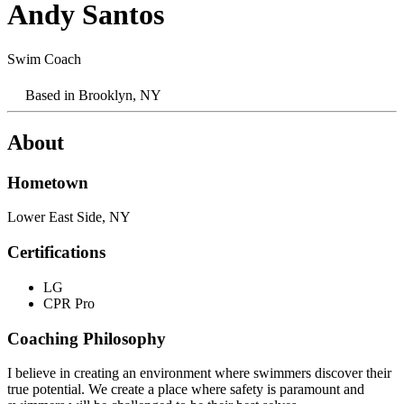
Andy Santos​​​​‌ ‍ ​‍​‍‌‍ ‌ ​‍‌‍‍‌‌‍‌ ‌‍‍‌‌‍ ‍​‍​‍​ ‍‍​‍​‍‌ ​ ‌‍​‌‌‍ ‍‌‍‍‌‌ ‌​‌ ‍‌​‍ ‍‌‍‍‌‌‍ ​‍​‍​‍ ​​‍​‍‌‍‍​‌ ​‍‌‍‌‌‌‍‌‍​‍​‍​ ‍‍​‍​‍‌‍‍​‌ ‌​‌ ‌​‌ ​​‌ ​ ​ ‍‍​‍ ​‍ ‌‍​ ‌‍‍​‌‍‌‌‌‍ ​‌ ​ ‌‍‌‌‌‍​‌‌ ​​‌‍‍‌‌‍‌‌‌ ​‍‌ ​ ​‍ ‍‌ ​ ‌‍​‌‌‍ ‍‌‍‍‌‌ ‌​‌ ‍‌​‍ ‍‌ ​ ‌ ‌​‌ ‌‌‌‍‌​‌‍‍‌‌‍ ​‍ ‌‍‍‌‌‍ ‍‌ ‌​‌‍‌‌‌‍ ‍‌ ‌​​‍ ‌‍‌‌‌‍‌​‌‍‍‌‌ ‌​​‍ ‌‍ ‌‌‍ ‌‍‌​‌‍‌‌​ ‌‌ ​​‌ ​‍‌‍‌‌‌ ​ ‌‍‌‌‌‍ ‍‌ ‌​‌‍​‌‌ ‌​‌‍‍‌‌‍ ‌‍ ‍​ ‍ ‌‍‍‌‌‍‌​​ ‌​ ‌ ​ ‍‌‌‍​‍‌‍‌‍​ ‍​​ ‍​​ ​‌‌‍‌​​‍ ‌‌‍​ ​ ‌ ‌‍‌​​ ‌‍​‍ ‌​ ‌​​ ​‍​ ​ ​ ‌​​‍ ‌​ ‍‌‌‍‌​‌‍‌‍​ ​ ​‍ ‌​ ​‌​ ‌​​ ​‌​ ​‍​ ‌‌​ ‌‌​ ‍‌​ ‌​‌‍‌‌​ ​‍​ ​‍​ ​​​ ‍ ‌ ‌​‌ ‍‌‌ ​​‌‍‌‌​ ‌‌‍​ ‌‍ ‌‍​‌‌‍​ ‌‍‍​​ ‍ ‌ ​​‌‍​‌‌ ‌​‌‍‍​​ ‌‌‍ ‍‌‍​‌‌‍ ‌‌‍‌‌​ ‌‍​‍‌‍​‌‌ ​ ‌‍‌‌‌‌‌‌‌ ​‍‌‍ ​​ ‌‌‍‍​‌ ‌​‌ ‌​‌ ​​‌ ​ ​‍‌‌​ ​ ‌​​‌​‍‌‌​ ​‍‌​‌‍​‍‌‌​ ​‍‌​‌‍‌‍​ ‌‍‍​‌‍‌‌‌‍ ​‌ ​ ‌‍‌‌‌‍​‌‌ ​​‌‍‍‌‌‍‌‌‌ ​‍‌ ​ ​‍ ‍‌ ​ ‌‍​‌‌‍ ‍‌‍‍‌‌ ‌​‌ ‍‌​‍ ‍‌ ​ ‌ ‌​‌ ‌‌‌‍‌​‌‍‍‌‌‍ ​‍‌‍‌‍‍‌‌‍‌​​ ‌​ ‌ ​ ‍‌‌‍​‍‌‍‌‍​ ‍​​ ‍​​ ​‌‌‍‌​​‍ ‌‌‍​ ​ ‌ ‌‍‌​​ ‌‍​‍ ‌​ ‌​​ ​‍​ ​ ​ ‌​​‍ ‌​ ‍‌‌‍‌​‌‍‌‍​ ​ ​‍ ‌​ ​‌​ ‌​​ ​‌​ ​‍​ ‌‌​ ‌‌​ ‍‌​ ‌​‌‍‌‌​ ​‍​ ​‍​ ​​​‍‌‍‌ ‌​‌ ‍‌‌ ​​‌‍‌‌​ ‌‌‍​ ‌‍ ‌‍​‌‌‍​ ‌‍‍​​‍‌‍‌ ​​‌‍​‌‌ ‌​‌‍‍​​ ‌‌‍ ‍‌‍​‌‌‍ ‌‌‍‌‌​‍‌‍‌ ​​‌‍‌‌‌ ​‍‌ ​ ‌ ​​‌‍‌‌‌‍​ ‌ ‌​‌‍‍‌‌ ‌‍‌‍‌‌​ ‌‌ ​​‌ ‌‌‌‍​‍‌‍ ​‌‍‍‌‌ ​ ‌‍‍​‌‍‌‌‌‍‌​​‍​‍‌ ‌
Swim Coach​​​​‌ ‍ ​‍​‍‌‍ ‌ ​‍‌‍‍‌‌‍‌ ‌‍‍‌‌‍ ‍​‍​‍​ ‍‍​‍​‍‌ ​ ‌‍​‌‌‍ ‍‌‍‍‌‌ ‌​‌ ‍‌​‍ ‍‌‍‍‌‌‍ ​‍​‍​‍ ​​‍​‍‌‍‍​‌ ​‍‌‍‌‌‌‍‌‍​‍​‍​ ‍‍​‍​‍‌‍‍​‌ ‌​‌ ‌​‌ ​​‌ ​ ​ ‍‍​‍ ​‍ ‌‍​ ‌‍‍​‌‍‌‌‌‍ ​‌ ​ ‌‍‌‌‌‍​‌‌ ​​‌‍‍‌‌‍‌‌‌ ​‍‌ ​ ​‍ ‍‌ ​ ‌‍​‌‌‍ ‍‌‍‍‌‌ ‌​‌ ‍‌​‍ ‍‌ ​ ‌ ‌​‌ ‌‌‌‍‌​‌‍‍‌‌‍ ​‍ ‌‍‍‌‌‍ ‍‌ ‌​‌‍‌‌‌‍ ‍‌ ‌​​‍ ‌‍‌‌‌‍‌​‌‍‍‌‌ ‌​​‍ ‌‍ ‌‌‍ ‌‍‌​‌‍‌‌​ ‌‌ ​​‌ ​‍‌‍‌‌‌ ​ ‌‍‌‌‌‍ ‍‌ ‌​‌‍​‌‌ ‌​‌‍‍‌‌‍ ‌‍ ‍​ ‍ ‌‍‍‌‌‍‌​​ ‌​ ‌ ​ ‍‌‌‍​‍‌‍‌‍​ ‍​​ ‍​​ ​‌‌‍‌​​‍ ‌‌‍​ ​ ‌ ‌‍‌​​ ‌‍​‍ ‌​ ‌​​ ​‍​ ​ ​ ‌​​‍ ‌​ ‍‌‌‍‌​‌‍‌‍​ ​ ​‍ ‌​ ​‌​ ‌​​ ​‌​ ​‍​ ‌‌​ ‌‌​ ‍‌​ ‌​‌‍‌‌​ ​‍​ ​‍​ ​​​ ‍ ‌ ‌​‌ ‍‌‌ ​​‌‍‌‌​ ‌‌‍​ ‌‍ ‌‍​‌‌‍​ ‌‍‍​​ ‍ ‌ ​​‌‍​‌‌ ‌​‌‍‍​​ ‌‌ ‌​‌‍‍‌‌ ‌​‌‍ ​‌‍‌‌​ ‌‍​‍‌‍​‌‌ ​ ‌‍‌‌‌‌‌‌‌ ​‍‌‍ ​​ ‌‌‍‍​‌ ‌​‌ ‌​‌ ​​‌ ​ ​‍‌‌​ ​ ‌​​‌​‍‌‌​ ​‍‌​‌‍​‍‌‌​ ​‍‌​‌‍‌‍​ ‌‍‍​‌‍‌‌‌‍ ​‌ ​ ‌‍‌‌‌‍​‌‌ ​​‌‍‍‌‌‍‌‌‌ ​‍‌ ​ ​‍ ‍‌ ​ ‌‍​‌‌‍ ‍‌‍‍‌‌ ‌​‌ ‍‌​‍ ‍‌ ​ ‌ ‌​‌ ‌‌‌‍‌​‌‍‍‌‌‍ ​‍‌‍‌‍‍‌‌‍‌​​ ‌​ ‌ ​ ‍‌‌‍​‍‌‍‌‍​ ‍​​ ‍​​ ​‌‌‍‌​​‍ ‌‌‍​ ​ ‌ ‌‍‌​​ ‌‍​‍ ‌​ ‌​​ ​‍​ ​ ​ ‌​​‍ ‌​ ‍‌‌‍‌​‌‍‌‍​ ​ ​‍ ‌​ ​‌​ ‌​​ ​‌​ ​‍​ ‌‌​ ‌‌​ ‍‌​ ‌​‌‍‌‌​ ​‍​ ​‍​ ​​​‍‌‍‌ ‌​‌ ‍‌‌ ​​‌‍‌‌​ ‌‌‍​ ‌‍ ‌‍​‌‌‍​ ‌‍‍​​‍‌‍‌ ​​‌‍​‌‌ ‌​‌‍‍​​ ‌‌ ‌​‌‍‍‌‌ ‌​‌‍ ​‌‍‌‌​‍‌‍‌ ​​‌‍‌‌‌ ​‍‌ ​ ‌ ​​‌‍‌‌‌‍​ ‌ ‌​‌‍‍‌‌ ‌‍‌‍‌‌​ ‌‌ ​​‌ ‌‌‌‍​‍‌‍ ​‌‍‍‌‌ ​ ‌‍‍​‌‍‌‌‌‍‌​​‍​‍‌ ‌
Based in
Brooklyn, NY​​​​‌ ‍ ​‍​‍‌‍ ‌ ​‍‌‍‍‌‌‍‌ ‌‍‍‌‌‍ ‍​‍​‍​ ‍‍​‍​‍‌ ​ ‌‍​‌‌‍ ‍‌‍‍‌‌ ‌​‌ ‍‌​‍ ‍‌‍‍‌‌‍ ​‍​‍​‍ ​​‍​‍‌‍‍​‌ ​‍‌‍‌‌‌‍‌‍​‍​‍​ ‍‍​‍​‍‌‍‍​‌ ‌​‌ ‌​‌ ​​‌ ​ ​ ‍‍​‍ ​‍ ‌‍​ ‌‍‍​‌‍‌‌‌‍ ​‌ ​ ‌‍‌‌‌‍​‌‌ ​​‌‍‍‌‌‍‌‌‌ ​‍‌ ​ ​‍ ‍‌ ​ ‌‍​‌‌‍ ‍‌‍‍‌‌ ‌​‌ ‍‌​‍ ‍‌ ​ ‌ ‌​‌ ‌‌‌‍‌​‌‍‍‌‌‍ ​‍ ‌‍‍‌‌‍ ‍‌ ‌​‌‍‌‌‌‍ ‍‌ ‌​​‍ ‌‍‌‌‌‍‌​‌‍‍‌‌ ‌​​‍ ‌‍ ‌‌‍ ‌‍‌​‌‍‌‌​ ‌‌ ​​‌ ​‍‌‍‌‌‌ ​ ‌‍‌‌‌‍ ‍‌ ‌​‌‍​‌‌ ‌​‌‍‍‌‌‍ ‌‍ ‍​ ‍ ‌‍‍‌‌‍‌​​ ‌​ ‌ ​ ‍‌‌‍​‍‌‍‌‍​ ‍​​ ‍​​ ​‌‌‍‌​​‍ ‌‌‍​ ​ ‌ ‌‍‌​​ ‌‍​‍ ‌​ ‌​​ ​‍​ ​ ​ ‌​​‍ ‌​ ‍‌‌‍‌​‌‍‌‍​ ​ ​‍ ‌​ ​‌​ ‌​​ ​‌​ ​‍​ ‌‌​ ‌‌​ ‍‌​ ‌​‌‍‌‌​ ​‍​ ​‍​ ​​​ ‍ ‌ ‌​‌ ‍‌‌ ​​‌‍‌‌​ ‌‌‍​ ‌‍ ‌‍​‌‌‍​ ‌‍‍​​ ‍ ‌ ​​‌‍​‌‌ ‌​‌‍‍​​ ‌‌‍ ​‌‍ ‌‍​ ‌‍​‌‌ ‌​‌‍‍‌‌‍ ‌‍ ‍​ ‌‍​‍‌‍​‌‌ ​ ‌‍‌‌‌‌‌‌‌ ​‍‌‍ ​​ ‌‌‍‍​‌ ‌​‌ ‌​‌ ​​‌ ​ ​‍‌‌​ ​ ‌​​‌​‍‌‌​ ​‍‌​‌‍​‍‌‌​ ​‍‌​‌‍‌‍​ ‌‍‍​‌‍‌‌‌‍ ​‌ ​ ‌‍‌‌‌‍​‌‌ ​​‌‍‍‌‌‍‌‌‌ ​‍‌ ​ ​‍ ‍‌ ​ ‌‍​‌‌‍ ‍‌‍‍‌‌ ‌​‌ ‍‌​‍ ‍‌ ​ ‌ ‌​‌ ‌‌‌‍‌​‌‍‍‌‌‍ ​‍‌‍‌‍‍‌‌‍‌​​ ‌​ ‌ ​ ‍‌‌‍​‍‌‍‌‍​ ‍​​ ‍​​ ​‌‌‍‌​​‍ ‌‌‍​ ​ ‌ ‌‍‌​​ ‌‍​‍ ‌​ ‌​​ ​‍​ ​ ​ ‌​​‍ ‌​ ‍‌‌‍‌​‌‍‌‍​ ​ ​‍ ‌​ ​‌​ ‌​​ ​‌​ ​‍​ ‌‌​ ‌‌​ ‍‌​ ‌​‌‍‌‌​ ​‍​ ​‍​ ​​​‍‌‍‌ ‌​‌ ‍‌‌ ​​‌‍‌‌​ ‌‌‍​ ‌‍ ‌‍​‌‌‍​ ‌‍‍​​‍‌‍‌ ​​‌‍​‌‌ ‌​‌‍‍​​ ‌‌‍ ​‌‍ ‌‍​ ‌‍​‌‌ ‌​‌‍‍‌‌‍ ‌‍ ‍​‍‌‍‌ ​​‌‍‌‌‌ ​‍‌ ​ ‌ ​​‌‍‌‌‌‍​ ‌ ‌​‌‍‍‌‌ ‌‍‌‍‌‌​ ‌‌ ​​‌ ‌‌‌‍​‍‌‍ ​‌‍‍‌‌ ​ ‌‍‍​‌‍‌‌‌‍‌​​‍​‍‌ ‌
About
Hometown​​​​‌ ‍ ​‍​‍‌‍ ‌ ​‍‌‍‍‌‌‍‌ ‌‍‍‌‌‍ ‍​‍​‍​ ‍‍​‍​‍‌ ​ ‌‍​‌‌‍ ‍‌‍‍‌‌ ‌​‌ ‍‌​‍ ‍‌‍‍‌‌‍ ​‍​‍​‍ ​​‍​‍‌‍‍​‌ ​‍‌‍‌‌‌‍‌‍​‍​‍​ ‍‍​‍​‍‌‍‍​‌ ‌​‌ ‌​‌ ​​‌ ​ ​ ‍‍​‍ ​‍ ‌‍​ ‌‍‍​‌‍‌‌‌‍ ​‌ ​ ‌‍‌‌‌‍​‌‌ ​​‌‍‍‌‌‍‌‌‌ ​‍‌ ​ ​‍ ‍‌ ​ ‌‍​‌‌‍ ‍‌‍‍‌‌ ‌​‌ ‍‌​‍ ‍‌ ​ ‌ ‌​‌ ‌‌‌‍‌​‌‍‍‌‌‍ ​‍ ‌‍‍‌‌‍ ‍‌ ‌​‌‍‌‌‌‍ ‍‌ ‌​​‍ ‌‍‌‌‌‍‌​‌‍‍‌‌ ‌​​‍ ‌‍ ‌‌‍ ‌‍‌​‌‍‌‌​ ‌‌ ​​‌ ​‍‌‍‌‌‌ ​ ‌‍‌‌‌‍ ‍‌ ‌​‌‍​‌‌ ‌​‌‍‍‌‌‍ ‌‍ ‍​ ‍ ‌‍‍‌‌‍‌​​ ‌​ ‌ ​ ‍‌‌‍​‍‌‍‌‍​ ‍​​ ‍​​ ​‌‌‍‌​​‍ ‌‌‍​ ​ ‌ ‌‍‌​​ ‌‍​‍ ‌​ ‌​​ ​‍​ ​ ​ ‌​​‍ ‌​ ‍‌‌‍‌​‌‍‌‍​ ​ ​‍ ‌​ ​‌​ ‌​​ ​‌​ ​‍​ ‌‌​ ‌‌​ ‍‌​ ‌​‌‍‌‌​ ​‍​ ​‍​ ​​​ ‍ ‌ ‌​‌ ‍‌‌ ​​‌‍‌‌​ ‌‌‍​ ‌‍ ‌‍​‌‌‍​ ‌‍‍​​ ‍ ‌ ​​‌‍​‌‌ ‌​‌‍‍​​ ‌‌ ​‍‌‍‍‌‌‍​ ‌‍‍​‌‌‌​‌‍‌‌‌ ‍​‌ ‌​​‍‌‌​ ‌‌‌​​‍‌‌ ‌‍‍ ‌‍‌‌‌ ‍‌​‍‌‌​ ​ ‌​‌​​‍‌‌​ ​ ‌​‌​​‍‌‌​ ​‍​ ​‍‌​‍‌‌‍‌ ‌‍‍​‌‍​‌‌ ​​‌​‌‍‌‍ ‌‍‌​​‍‌‌​ ​‍​ ​‍​‍‌‌​ ‌‌‌​‌​​‍ ‍‌‍​ ‌‍‍​‌‍‍‌‌‍ ​‌‍‌​‌ ​‍‌‍‌‌‌‍ ‍​‍‌‌​ ‌‌‌​​‍‌‌ ‌‍‍ ‌‍‌‌‌ ‍‌​‍‌‌​ ​ ‌​‌​​‍‌‌​ ​ ‌​‌​​‍‌‌​ ​‍​ ​‍‌‍​ ‌‌‌‌​ ‌​‌​‌‌‌​‍ ‌ ‍​‌​‍ ‌ ​‌​‍‌‌​ ​‍​ ​‍​‍‌‌​ ‌‌‌​‌​​‍ ‍‌ ‌​‌‍‌‌‌ ‍​‌ ‌​​ ‌‍​‍‌‍​‌‌ ​ ‌‍‌‌‌‌‌‌‌ ​‍‌‍ ​​ ‌‌‍‍​‌ ‌​‌ ‌​‌ ​​‌ ​ ​‍‌‌​ ​ ‌​​‌​‍‌‌​ ​‍‌​‌‍​‍‌‌​ ​‍‌​‌‍‌‍​ ‌‍‍​‌‍‌‌‌‍ ​‌ ​ ‌‍‌‌‌‍​‌‌ ​​‌‍‍‌‌‍‌‌‌ ​‍‌ ​ ​‍ ‍‌ ​ ‌‍​‌‌‍ ‍‌‍‍‌‌ ‌​‌ ‍‌​‍ ‍‌ ​ ‌ ‌​‌ ‌‌‌‍‌​‌‍‍‌‌‍ ​‍‌‍‌‍‍‌‌‍‌​​ ‌​ ‌ ​ ‍‌‌‍​‍‌‍‌‍​ ‍​​ ‍​​ ​‌‌‍‌​​‍ ‌‌‍​ ​ ‌ ‌‍‌​​ ‌‍​‍ ‌​ ‌​​ ​‍​ ​ ​ ‌​​‍ ‌​ ‍‌‌‍‌​‌‍‌‍​ ​ ​‍ ‌​ ​‌​ ‌​​ ​‌​ ​‍​ ‌‌​ ‌‌​ ‍‌​ ‌​‌‍‌‌​ ​‍​ ​‍​ ​​​‍‌‍‌ ‌​‌ ‍‌‌ ​​‌‍‌‌​ ‌‌‍​ ‌‍ ‌‍​‌‌‍​ ‌‍‍​​‍‌‍‌ ​​‌‍​‌‌ ‌​‌‍‍​​ ‌‌ ​‍‌‍‍‌‌‍​ ‌‍‍​‌‌‌​‌‍‌‌‌ ‍​‌ ‌​​‍‌‌​ ‌‌‌​​‍‌‌ ‌‍‍ ‌‍‌‌‌ ‍‌​‍‌‌​ ​ ‌​‌​​‍‌‌​ ​ ‌​‌​​‍‌‌​ ​‍​ ​‍‌​‍‌‌‍‌ ‌‍‍​‌‍​‌‌ ​​‌​‌‍‌‍ ‌‍‌​​‍‌‌​ ​‍​ ​‍​‍‌‌​ ‌‌‌​‌​​‍ ‍‌‍​ ‌‍‍​‌‍‍‌‌‍ ​‌‍‌​‌ ​‍‌‍‌‌‌‍ ‍​‍‌‌​ ‌‌‌​​‍‌‌ ‌‍‍ ‌‍‌‌‌ ‍‌​‍‌‌​ ​ ‌​‌​​‍‌‌​ ​ ‌​‌​​‍‌‌​ ​‍​ ​‍‌‍​ ‌‌‌‌​ ‌​‌​‌‌‌​‍ ‌ ‍​‌​‍ ‌ ​‌​‍‌‌​ ​‍​ ​‍​‍‌‌​ ‌‌‌​‌​​‍ ‍‌ ‌​‌‍‌‌‌ ‍​‌ ‌​​‍‌‍‌ ​​‌‍‌‌‌ ​‍‌ ​ ‌ ​​‌‍‌‌‌‍​ ‌ ‌​‌‍‍‌‌ ‌‍‌‍‌‌​ ‌‌ ​​‌ ‌‌‌‍​‍‌‍ ​‌‍‍‌‌ ​ ‌‍‍​‌‍‌‌‌‍‌​​‍​‍‌ ‌
Lower East Side, NY​​​​‌ ‍ ​‍​‍‌‍ ‌ ​‍‌‍‍‌‌‍‌ ‌‍‍‌‌‍ ‍​‍​‍​ ‍‍​‍​‍‌ ​ ‌‍​‌‌‍ ‍‌‍‍‌‌ ‌​‌ ‍‌​‍ ‍‌‍‍‌‌‍ ​‍​‍​‍ ​​‍​‍‌‍‍​‌ ​‍‌‍‌‌‌‍‌‍​‍​‍​ ‍‍​‍​‍‌‍‍​‌ ‌​‌ ‌​‌ ​​‌ ​ ​ ‍‍​‍ ​‍ ‌‍​ ‌‍‍​‌‍‌‌‌‍ ​‌ ​ ‌‍‌‌‌‍​‌‌ ​​‌‍‍‌‌‍‌‌‌ ​‍‌ ​ ​‍ ‍‌ ​ ‌‍​‌‌‍ ‍‌‍‍‌‌ ‌​‌ ‍‌​‍ ‍‌ ​ ‌ ‌​‌ ‌‌‌‍‌​‌‍‍‌‌‍ ​‍ ‌‍‍‌‌‍ ‍‌ ‌​‌‍‌‌‌‍ ‍‌ ‌​​‍ ‌‍‌‌‌‍‌​‌‍‍‌‌ ‌​​‍ ‌‍ ‌‌‍ ‌‍‌​‌‍‌‌​ ‌‌ ​​‌ ​‍‌‍‌‌‌ ​ ‌‍‌‌‌‍ ‍‌ ‌​‌‍​‌‌ ‌​‌‍‍‌‌‍ ‌‍ ‍​ ‍ ‌‍‍‌‌‍‌​​ ‌​ ‌ ​ ‍‌‌‍​‍‌‍‌‍​ ‍​​ ‍​​ ​‌‌‍‌​​‍ ‌‌‍​ ​ ‌ ‌‍‌​​ ‌‍​‍ ‌​ ‌​​ ​‍​ ​ ​ ‌​​‍ ‌​ ‍‌‌‍‌​‌‍‌‍​ ​ ​‍ ‌​ ​‌​ ‌​​ ​‌​ ​‍​ ‌‌​ ‌‌​ ‍‌​ ‌​‌‍‌‌​ ​‍​ ​‍​ ​​​ ‍ ‌ ‌​‌ ‍‌‌ ​​‌‍‌‌​ ‌‌‍​ ‌‍ ‌‍​‌‌‍​ ‌‍‍​​ ‍ ‌ ​​‌‍​‌‌ ‌​‌‍‍​​ ‌‌ ​‍‌‍‍‌‌‍​ ‌‍‍​‌‌‌​‌‍‌‌‌ ‍​‌ ‌​​‍‌‌​ ‌‌‌​​‍‌‌ ‌‍‍ ‌‍‌‌‌ ‍‌​‍‌‌​ ​ ‌​‌​​‍‌‌​ ​ ‌​‌​​‍‌‌​ ​‍​ ​‍‌‍‌‍‌ ‌ ‌‍‌‌​ ​‍‌‌‍​​ ​‌‌‌​ ​ ‌‌​‍‌‌​ ​‍​ ​‍​‍‌‌​ ‌‌‌​‌​​‍ ‍‌‍​ ‌‍‍​‌‍‍‌‌‍ ​‌‍‌​‌ ​‍‌‍‌‌‌‍ ‍​‍‌‌​ ‌‌‌​​‍‌‌ ‌‍‍ ‌‍‌‌‌ ‍‌​‍‌‌​ ​ ‌​‌​​‍‌‌​ ​ ‌​‌​​‍‌‌​ ​‍​ ​‍‌ ​‍‌​ ‌​​ ‌‍‌ ‌‍​‌‌​‍‌‌‍ ‍‌ ​​​‍‌‌​ ​‍​ ​‍​‍‌‌​ ‌‌‌​‌​​‍ ‍‌ ‌​‌‍‌‌‌ ‍​‌ ‌​​ ‌‍​‍‌‍​‌‌ ​ ‌‍‌‌‌‌‌‌‌ ​‍‌‍ ​​ ‌‌‍‍​‌ ‌​‌ ‌​‌ ​​‌ ​ ​‍‌‌​ ​ ‌​​‌​‍‌‌​ ​‍‌​‌‍​‍‌‌​ ​‍‌​‌‍‌‍​ ‌‍‍​‌‍‌‌‌‍ ​‌ ​ ‌‍‌‌‌‍​‌‌ ​​‌‍‍‌‌‍‌‌‌ ​‍‌ ​ ​‍ ‍‌ ​ ‌‍​‌‌‍ ‍‌‍‍‌‌ ‌​‌ ‍‌​‍ ‍‌ ​ ‌ ‌​‌ ‌‌‌‍‌​‌‍‍‌‌‍ ​‍‌‍‌‍‍‌‌‍‌​​ ‌​ ‌ ​ ‍‌‌‍​‍‌‍‌‍​ ‍​​ ‍​​ ​‌‌‍‌​​‍ ‌‌‍​ ​ ‌ ‌‍‌​​ ‌‍​‍ ‌​ ‌​​ ​‍​ ​ ​ ‌​​‍ ‌​ ‍‌‌‍‌​‌‍‌‍​ ​ ​‍ ‌​ ​‌​ ‌​​ ​‌​ ​‍​ ‌‌​ ‌‌​ ‍‌​ ‌​‌‍‌‌​ ​‍​ ​‍​ ​​​‍‌‍‌ ‌​‌ ‍‌‌ ​​‌‍‌‌​ ‌‌‍​ ‌‍ ‌‍​‌‌‍​ ‌‍‍​​‍‌‍‌ ​​‌‍​‌‌ ‌​‌‍‍​​ ‌‌ ​‍‌‍‍‌‌‍​ ‌‍‍​‌‌‌​‌‍‌‌‌ ‍​‌ ‌​​‍‌‌​ ‌‌‌​​‍‌‌ ‌‍‍ ‌‍‌‌‌ ‍‌​‍‌‌​ ​ ‌​‌​​‍‌‌​ ​ ‌​‌​​‍‌‌​ ​‍​ ​‍‌‍‌‍‌ ‌ ‌‍‌‌​ ​‍‌‌‍​​ ​‌‌‌​ ​ ‌‌​‍‌‌​ ​‍​ ​‍​‍‌‌​ ‌‌‌​‌​​‍ ‍‌‍​ ‌‍‍​‌‍‍‌‌‍ ​‌‍‌​‌ ​‍‌‍‌‌‌‍ ‍​‍‌‌​ ‌‌‌​​‍‌‌ ‌‍‍ ‌‍‌‌‌ ‍‌​‍‌‌​ ​ ‌​‌​​‍‌‌​ ​ ‌​‌​​‍‌‌​ ​‍​ ​‍‌ ​‍‌​ ‌​​ ‌‍‌ ‌‍​‌‌​‍‌‌‍ ‍‌ ​​​‍‌‌​ ​‍​ ​‍​‍‌‌​ ‌‌‌​‌​​‍ ‍‌ ‌​‌‍‌‌‌ ‍​‌ ‌​​‍‌‍‌ ​​‌‍‌‌‌ ​‍‌ ​ ‌ ​​‌‍‌‌‌‍​ ‌ ‌​‌‍‍‌‌ ‌‍‌‍‌‌​ ‌‌ ​​‌ ‌‌‌‍​‍‌‍ ​‌‍‍‌‌ ​ ‌‍‍​‌‍‌‌‌‍‌​​‍​‍‌ ‌
Certifications​​​​‌ ‍ ​‍​‍‌‍ ‌ ​‍‌‍‍‌‌‍‌ ‌‍‍‌‌‍ ‍​‍​‍​ ‍‍​‍​‍‌ ​ ‌‍​‌‌‍ ‍‌‍‍‌‌ ‌​‌ ‍‌​‍ ‍‌‍‍‌‌‍ ​‍​‍​‍ ​​‍​‍‌‍‍​‌ ​‍‌‍‌‌‌‍‌‍​‍​‍​ ‍‍​‍​‍‌‍‍​‌ ‌​‌ ‌​‌ ​​‌ ​ ​ ‍‍​‍ ​‍ ‌‍​ ‌‍‍​‌‍‌‌‌‍ ​‌ ​ ‌‍‌‌‌‍​‌‌ ​​‌‍‍‌‌‍‌‌‌ ​‍‌ ​ ​‍ ‍‌ ​ ‌‍​‌‌‍ ‍‌‍‍‌‌ ‌​‌ ‍‌​‍ ‍‌ ​ ‌ ‌​‌ ‌‌‌‍‌​‌‍‍‌‌‍ ​‍ ‌‍‍‌‌‍ ‍‌ ‌​‌‍‌‌‌‍ ‍‌ ‌​​‍ ‌‍‌‌‌‍‌​‌‍‍‌‌ ‌​​‍ ‌‍ ‌‌‍ ‌‍‌​‌‍‌‌​ ‌‌ ​​‌ ​‍‌‍‌‌‌ ​ ‌‍‌‌‌‍ ‍‌ ‌​‌‍​‌‌ ‌​‌‍‍‌‌‍ ‌‍ ‍​ ‍ ‌‍‍‌‌‍‌​​ ‌​ ‌ ​ ‍‌‌‍​‍‌‍‌‍​ ‍​​ ‍​​ ​‌‌‍‌​​‍ ‌‌‍​ ​ ‌ ‌‍‌​​ ‌‍​‍ ‌​ ‌​​ ​‍​ ​ ​ ‌​​‍ ‌​ ‍‌‌‍‌​‌‍‌‍​ ​ ​‍ ‌​ ​‌​ ‌​​ ​‌​ ​‍​ ‌‌​ ‌‌​ ‍‌​ ‌​‌‍‌‌​ ​‍​ ​‍​ ​​​ ‍ ‌ ‌​‌ ‍‌‌ ​​‌‍‌‌​ ‌‌‍​ ‌‍ ‌‍​‌‌‍​ ‌‍‍​​ ‍ ‌ ​​‌‍​‌‌ ‌​‌‍‍​​ ‌‌ ​‍‌‍‍‌‌‍​ ‌‍‍​‌‌‌​‌‍‌‌‌ ‍​‌ ‌​​‍‌‌​ ‌‌‌​​‍‌‌ ‌‍‍ ‌‍‌‌‌ ‍‌​‍‌‌​ ​ ‌​‌​​‍‌‌​ ​ ‌​‌​​‍‌‌​ ​‍​ ​‍‌ ‌ ‌‍ ‌‍‌‌‌‍​ ‌‌‌‌‌ ‌​‌​‍‌‌‌‌​​‍‌‌​ ​‍​ ​‍​‍‌‌​ ‌‌‌​‌​​‍ ‍‌‍​ ‌‍‍​‌‍‍‌‌‍ ​‌‍‌​‌ ​‍‌‍‌‌‌‍ ‍​‍‌‌​ ‌‌‌​​‍‌‌ ‌‍‍ ‌‍‌‌‌ ‍‌​‍‌‌​ ​ ‌​‌​​‍‌‌​ ​ ‌​‌​​‍‌‌​ ​‍​ ​‍‌‌‍‍‌‌‌​‌​‍ ‌‌‌‍‌​ ‍​ ​ ​ ‍​‌‌‌‌​‍‌‌​ ​‍​ ​‍​‍‌‌​ ‌‌‌​‌​​‍ ‍‌ ‌​‌‍‌‌‌ ‍​‌ ‌​​ ‌‍​‍‌‍​‌‌ ​ ‌‍‌‌‌‌‌‌‌ ​‍‌‍ ​​ ‌‌‍‍​‌ ‌​‌ ‌​‌ ​​‌ ​ ​‍‌‌​ ​ ‌​​‌​‍‌‌​ ​‍‌​‌‍​‍‌‌​ ​‍‌​‌‍‌‍​ ‌‍‍​‌‍‌‌‌‍ ​‌ ​ ‌‍‌‌‌‍​‌‌ ​​‌‍‍‌‌‍‌‌‌ ​‍‌ ​ ​‍ ‍‌ ​ ‌‍​‌‌‍ ‍‌‍‍‌‌ ‌​‌ ‍‌​‍ ‍‌ ​ ‌ ‌​‌ ‌‌‌‍‌​‌‍‍‌‌‍ ​‍‌‍‌‍‍‌‌‍‌​​ ‌​ ‌ ​ ‍‌‌‍​‍‌‍‌‍​ ‍​​ ‍​​ ​‌‌‍‌​​‍ ‌‌‍​ ​ ‌ ‌‍‌​​ ‌‍​‍ ‌​ ‌​​ ​‍​ ​ ​ ‌​​‍ ‌​ ‍‌‌‍‌​‌‍‌‍​ ​ ​‍ ‌​ ​‌​ ‌​​ ​‌​ ​‍​ ‌‌​ ‌‌​ ‍‌​ ‌​‌‍‌‌​ ​‍​ ​‍​ ​​​‍‌‍‌ ‌​‌ ‍‌‌ ​​‌‍‌‌​ ‌‌‍​ ‌‍ ‌‍​‌‌‍​ ‌‍‍​​‍‌‍‌ ​​‌‍​‌‌ ‌​‌‍‍​​ ‌‌ ​‍‌‍‍‌‌‍​ ‌‍‍​‌‌‌​‌‍‌‌‌ ‍​‌ ‌​​‍‌‌​ ‌‌‌​​‍‌‌ ‌‍‍ ‌‍‌‌‌ ‍‌​‍‌‌​ ​ ‌​‌​​‍‌‌​ ​ ‌​‌​​‍‌‌​ ​‍​ ​‍‌ ‌ ‌‍ ‌‍‌‌‌‍​ ‌‌‌‌‌ ‌​‌​‍‌‌‌‌​​‍‌‌​ ​‍​ ​‍​‍‌‌​ ‌‌‌​‌​​‍ ‍‌‍​ ‌‍‍​‌‍‍‌‌‍ ​‌‍‌​‌ ​‍‌‍‌‌‌‍ ‍​‍‌‌​ ‌‌‌​​‍‌‌ ‌‍‍ ‌‍‌‌‌ ‍‌​‍‌‌​ ​ ‌​‌​​‍‌‌​ ​ ‌​‌​​‍‌‌​ ​‍​ ​‍‌‌‍‍‌‌‌​‌​‍ ‌‌‌‍‌​ ‍​ ​ ​ ‍​‌‌‌‌​‍‌‌​ ​‍​ ​‍​‍‌‌​ ‌‌‌​‌​​‍ ‍‌ ‌​‌‍‌‌‌ ‍​‌ ‌​​‍‌‍‌ ​​‌‍‌‌‌ ​‍‌ ​ ‌ ​​‌‍‌‌‌‍​ ‌ ‌​‌‍‍‌‌ ‌‍‌‍‌‌​ ‌‌ ​​‌ ‌‌‌‍​‍‌‍ ​‌‍‍‌‌ ​ ‌‍‍​‌‍‌‌‌‍‌​​‍​‍‌ ‌
LG​​​​‌ ‍ ​‍​‍‌‍ ‌ ​‍‌‍‍‌‌‍‌ ‌‍‍‌‌‍ ‍​‍​‍​ ‍‍​‍​‍‌ ​ ‌‍​‌‌‍ ‍‌‍‍‌‌ ‌​‌ ‍‌​‍ ‍‌‍‍‌‌‍ ​‍​‍​‍ ​​‍​‍‌‍‍​‌ ​‍‌‍‌‌‌‍‌‍​‍​‍​ ‍‍​‍​‍‌‍‍​‌ ‌​‌ ‌​‌ ​​‌ ​ ​ ‍‍​‍ ​‍ ‌‍​ ‌‍‍​‌‍‌‌‌‍ ​‌ ​ ‌‍‌‌‌‍​‌‌ ​​‌‍‍‌‌‍‌‌‌ ​‍‌ ​ ​‍ ‍‌ ​ ‌‍​‌‌‍ ‍‌‍‍‌‌ ‌​‌ ‍‌​‍ ‍‌ ​ ‌ ‌​‌ ‌‌‌‍‌​‌‍‍‌‌‍ ​‍ ‌‍‍‌‌‍ ‍‌ ‌​‌‍‌‌‌‍ ‍‌ ‌​​‍ ‌‍‌‌‌‍‌​‌‍‍‌‌ ‌​​‍ ‌‍ ‌‌‍ ‌‍‌​‌‍‌‌​ ‌‌ ​​‌ ​‍‌‍‌‌‌ ​ ‌‍‌‌‌‍ ‍‌ ‌​‌‍​‌‌ ‌​‌‍‍‌‌‍ ‌‍ ‍​ ‍ ‌‍‍‌‌‍‌​​ ‌​ ‌ ​ ‍‌‌‍​‍‌‍‌‍​ ‍​​ ‍​​ ​‌‌‍‌​​‍ ‌‌‍​ ​ ‌ ‌‍‌​​ ‌‍​‍ ‌​ ‌​​ ​‍​ ​ ​ ‌​​‍ ‌​ ‍‌‌‍‌​‌‍‌‍​ ​ ​‍ ‌​ ​‌​ ‌​​ ​‌​ ​‍​ ‌‌​ ‌‌​ ‍‌​ ‌​‌‍‌‌​ ​‍​ ​‍​ ​​​ ‍ ‌ ‌​‌ ‍‌‌ ​​‌‍‌‌​ ‌‌‍​ ‌‍ ‌‍​‌‌‍​ ‌‍‍​​ ‍ ‌ ​​‌‍​‌‌ ‌​‌‍‍​​ ‌‌ ​‍‌‍‍‌‌‍​ ‌‍‍​‌‌‌​‌‍‌‌‌ ‍​‌ ‌​​‍‌‌​ ‌‌‌​​‍‌‌ ‌‍‍ ‌‍‌‌‌ ‍‌​‍‌‌​ ​ ‌​‌​​‍‌‌​ ​ ‌​‌​​‍‌‌​ ​‍​ ​‍‌‍ ‌‌ ‌‌​ ​‍‌​‌‌‌‍ ‌‌‍ ‌‌​‍ ‌​​ ​‍‌‌​ ​‍​ ​‍​‍‌‌​ ‌‌‌​‌​​‍ ‍‌‍​ ‌‍‍​‌‍‍‌‌‍ ​‌‍‌​‌ ​‍‌‍‌‌‌‍ ‍​‍‌‌​ ‌‌‌​​‍‌‌ ‌‍‍ ‌‍‌‌‌ ‍‌​‍‌‌​ ​ ‌​‌​​‍‌‌​ ​ ‌​‌​​‍‌‌​ ​‍​ ​‍‌‍​‌‌​​‍‌ ‌‌‌‍ ‍‌​ ‌‌​​‌‍​‍‌‌‍​​‍‌‌​ ​‍​ ​‍​‍‌‌​ ‌‌‌​‌​​‍ ‍‌ ‌​‌‍‌‌‌ ‍​‌ ‌​​ ‌‍​‍‌‍​‌‌ ​ ‌‍‌‌‌‌‌‌‌ ​‍‌‍ ​​ ‌‌‍‍​‌ ‌​‌ ‌​‌ ​​‌ ​ ​‍‌‌​ ​ ‌​​‌​‍‌‌​ ​‍‌​‌‍​‍‌‌​ ​‍‌​‌‍‌‍​ ‌‍‍​‌‍‌‌‌‍ ​‌ ​ ‌‍‌‌‌‍​‌‌ ​​‌‍‍‌‌‍‌‌‌ ​‍‌ ​ ​‍ ‍‌ ​ ‌‍​‌‌‍ ‍‌‍‍‌‌ ‌​‌ ‍‌​‍ ‍‌ ​ ‌ ‌​‌ ‌‌‌‍‌​‌‍‍‌‌‍ ​‍‌‍‌‍‍‌‌‍‌​​ ‌​ ‌ ​ ‍‌‌‍​‍‌‍‌‍​ ‍​​ ‍​​ ​‌‌‍‌​​‍ ‌‌‍​ ​ ‌ ‌‍‌​​ ‌‍​‍ ‌​ ‌​​ ​‍​ ​ ​ ‌​​‍ ‌​ ‍‌‌‍‌​‌‍‌‍​ ​ ​‍ ‌​ ​‌​ ‌​​ ​‌​ ​‍​ ‌‌​ ‌‌​ ‍‌​ ‌​‌‍‌‌​ ​‍​ ​‍​ ​​​‍‌‍‌ ‌​‌ ‍‌‌ ​​‌‍‌‌​ ‌‌‍​ ‌‍ ‌‍​‌‌‍​ ‌‍‍​​‍‌‍‌ ​​‌‍​‌‌ ‌​‌‍‍​​ ‌‌ ​‍‌‍‍‌‌‍​ ‌‍‍​‌‌‌​‌‍‌‌‌ ‍​‌ ‌​​‍‌‌​ ‌‌‌​​‍‌‌ ‌‍‍ ‌‍‌‌‌ ‍‌​‍‌‌​ ​ ‌​‌​​‍‌‌​ ​ ‌​‌​​‍‌‌​ ​‍​ ​‍‌‍ ‌‌ ‌‌​ ​‍‌​‌‌‌‍ ‌‌‍ ‌‌​‍ ‌​​ ​‍‌‌​ ​‍​ ​‍​‍‌‌​ ‌‌‌​‌​​‍ ‍‌‍​ ‌‍‍​‌‍‍‌‌‍ ​‌‍‌​‌ ​‍‌‍‌‌‌‍ ‍​‍‌‌​ ‌‌‌​​‍‌‌ ‌‍‍ ‌‍‌‌‌ ‍‌​‍‌‌​ ​ ‌​‌​​‍‌‌​ ​ ‌​‌​​‍‌‌​ ​‍​ ​‍‌‍​‌‌​​‍‌ ‌‌‌‍ ‍‌​ ‌‌​​‌‍​‍‌‌‍​​‍‌‌​ ​‍​ ​‍​‍‌‌​ ‌‌‌​‌​​‍ ‍‌ ‌​‌‍‌‌‌ ‍​‌ ‌​​‍‌‍‌ ​​‌‍‌‌‌ ​‍‌ ​ ‌ ​​‌‍‌‌‌‍​ ‌ ‌​‌‍‍‌‌ ‌‍‌‍‌‌​ ‌‌ ​​‌ ‌‌‌‍​‍‌‍ ​‌‍‍‌‌ ​ ‌‍‍​‌‍‌‌‌‍‌​​‍​‍‌ ‌
CPR Pro​​​​‌ ‍ ​‍​‍‌‍ ‌ ​‍‌‍‍‌‌‍‌ ‌‍‍‌‌‍ ‍​‍​‍​ ‍‍​‍​‍‌ ​ ‌‍​‌‌‍ ‍‌‍‍‌‌ ‌​‌ ‍‌​‍ ‍‌‍‍‌‌‍ ​‍​‍​‍ ​​‍​‍‌‍‍​‌ ​‍‌‍‌‌‌‍‌‍​‍​‍​ ‍‍​‍​‍‌‍‍​‌ ‌​‌ ‌​‌ ​​‌ ​ ​ ‍‍​‍ ​‍ ‌‍​ ‌‍‍​‌‍‌‌‌‍ ​‌ ​ ‌‍‌‌‌‍​‌‌ ​​‌‍‍‌‌‍‌‌‌ ​‍‌ ​ ​‍ ‍‌ ​ ‌‍​‌‌‍ ‍‌‍‍‌‌ ‌​‌ ‍‌​‍ ‍‌ ​ ‌ ‌​‌ ‌‌‌‍‌​‌‍‍‌‌‍ ​‍ ‌‍‍‌‌‍ ‍‌ ‌​‌‍‌‌‌‍ ‍‌ ‌​​‍ ‌‍‌‌‌‍‌​‌‍‍‌‌ ‌​​‍ ‌‍ ‌‌‍ ‌‍‌​‌‍‌‌​ ‌‌ ​​‌ ​‍‌‍‌‌‌ ​ ‌‍‌‌‌‍ ‍‌ ‌​‌‍​‌‌ ‌​‌‍‍‌‌‍ ‌‍ ‍​ ‍ ‌‍‍‌‌‍‌​​ ‌​ ‌ ​ ‍‌‌‍​‍‌‍‌‍​ ‍​​ ‍​​ ​‌‌‍‌​​‍ ‌‌‍​ ​ ‌ ‌‍‌​​ ‌‍​‍ ‌​ ‌​​ ​‍​ ​ ​ ‌​​‍ ‌​ ‍‌‌‍‌​‌‍‌‍​ ​ ​‍ ‌​ ​‌​ ‌​​ ​‌​ ​‍​ ‌‌​ ‌‌​ ‍‌​ ‌​‌‍‌‌​ ​‍​ ​‍​ ​​​ ‍ ‌ ‌​‌ ‍‌‌ ​​‌‍‌‌​ ‌‌‍​ ‌‍ ‌‍​‌‌‍​ ‌‍‍​​ ‍ ‌ ​​‌‍​‌‌ ‌​‌‍‍​​ ‌‌ ​‍‌‍‍‌‌‍​ ‌‍‍​‌‌‌​‌‍‌‌‌ ‍​‌ ‌​​‍‌‌​ ‌‌‌​​‍‌‌ ‌‍‍ ‌‍‌‌‌ ‍‌​‍‌‌​ ​ ‌​‌​​‍‌‌​ ​ ‌​‌​​‍‌‌​ ​‍​ ​‍‌‌‍‌‌‍ ​‌‍‍‍​ ​‌‌​‌ ‌ ‍‍​ ‌‍‌ ‌‌​‍‌‌​ ​‍​ ​‍​‍‌‌​ ‌‌‌​‌​​‍ ‍‌‍​ ‌‍‍​‌‍‍‌‌‍ ​‌‍‌​‌ ​‍‌‍‌‌‌‍ ‍​‍‌‌​ ‌‌‌​​‍‌‌ ‌‍‍ ‌‍‌‌‌ ‍‌​‍‌‌​ ​ ‌​‌​​‍‌‌​ ​ ‌​‌​​‍‌‌​ ​‍​ ​‍​ ‌‌‌‍‌​‌‌‍​​ ‌​‌​‌​‌​‌‌‌​‌ ‌‍​ ​‍‌‌​ ​‍​ ​‍​‍‌‌​ ‌‌‌​‌​​‍ ‍‌ ‌​‌‍‌‌‌ ‍​‌ ‌​​ ‌‍​‍‌‍​‌‌ ​ ‌‍‌‌‌‌‌‌‌ ​‍‌‍ ​​ ‌‌‍‍​‌ ‌​‌ ‌​‌ ​​‌ ​ ​‍‌‌​ ​ ‌​​‌​‍‌‌​ ​‍‌​‌‍​‍‌‌​ ​‍‌​‌‍‌‍​ ‌‍‍​‌‍‌‌‌‍ ​‌ ​ ‌‍‌‌‌‍​‌‌ ​​‌‍‍‌‌‍‌‌‌ ​‍‌ ​ ​‍ ‍‌ ​ ‌‍​‌‌‍ ‍‌‍‍‌‌ ‌​‌ ‍‌​‍ ‍‌ ​ ‌ ‌​‌ ‌‌‌‍‌​‌‍‍‌‌‍ ​‍‌‍‌‍‍‌‌‍‌​​ ‌​ ‌ ​ ‍‌‌‍​‍‌‍‌‍​ ‍​​ ‍​​ ​‌‌‍‌​​‍ ‌‌‍​ ​ ‌ ‌‍‌​​ ‌‍​‍ ‌​ ‌​​ ​‍​ ​ ​ ‌​​‍ ‌​ ‍‌‌‍‌​‌‍‌‍​ ​ ​‍ ‌​ ​‌​ ‌​​ ​‌​ ​‍​ ‌‌​ ‌‌​ ‍‌​ ‌​‌‍‌‌​ ​‍​ ​‍​ ​​​‍‌‍‌ ‌​‌ ‍‌‌ ​​‌‍‌‌​ ‌‌‍​ ‌‍ ‌‍​‌‌‍​ ‌‍‍​​‍‌‍‌ ​​‌‍​‌‌ ‌​‌‍‍​​ ‌‌ ​‍‌‍‍‌‌‍​ ‌‍‍​‌‌‌​‌‍‌‌‌ ‍​‌ ‌​​‍‌‌​ ‌‌‌​​‍‌‌ ‌‍‍ ‌‍‌‌‌ ‍‌​‍‌‌​ ​ ‌​‌​​‍‌‌​ ​ ‌​‌​​‍‌‌​ ​‍​ ​‍‌‌‍‌‌‍ ​‌‍‍‍​ ​‌‌​‌ ‌ ‍‍​ ‌‍‌ ‌‌​‍‌‌​ ​‍​ ​‍​‍‌‌​ ‌‌‌​‌​​‍ ‍‌‍​ ‌‍‍​‌‍‍‌‌‍ ​‌‍‌​‌ ​‍‌‍‌‌‌‍ ‍​‍‌‌​ ‌‌‌​​‍‌‌ ‌‍‍ ‌‍‌‌‌ ‍‌​‍‌‌​ ​ ‌​‌​​‍‌‌​ ​ ‌​‌​​‍‌‌​ ​‍​ ​‍​ ‌‌‌‍‌​‌‌‍​​ ‌​‌​‌​‌​‌‌‌​‌ ‌‍​ ​‍‌‌​ ​‍​ ​‍​‍‌‌​ ‌‌‌​‌​​‍ ‍‌ ‌​‌‍‌‌‌ ‍​‌ ‌​​‍‌‍‌ ​​‌‍‌‌‌ ​‍‌ ​ ‌ ​​‌‍‌‌‌‍​ ‌ ‌​‌‍‍‌‌ ‌‍‌‍‌‌​ ‌‌ ​​‌ ‌‌‌‍​‍‌‍ ​‌‍‍‌‌ ​ ‌‍‍​‌‍‌‌‌‍‌​​‍​‍‌ ‌
Coaching Philosophy​​​​‌ ‍ ​‍​‍‌‍ ‌ ​‍‌‍‍‌‌‍‌ ‌‍‍‌‌‍ ‍​‍​‍​ ‍‍​‍​‍‌ ​ ‌‍​‌‌‍ ‍‌‍‍‌‌ ‌​‌ ‍‌​‍ ‍‌‍‍‌‌‍ ​‍​‍​‍ ​​‍​‍‌‍‍​‌ ​‍‌‍‌‌‌‍‌‍​‍​‍​ ‍‍​‍​‍‌‍‍​‌ ‌​‌ ‌​‌ ​​‌ ​ ​ ‍‍​‍ ​‍ ‌‍​ ‌‍‍​‌‍‌‌‌‍ ​‌ ​ ‌‍‌‌‌‍​‌‌ ​​‌‍‍‌‌‍‌‌‌ ​‍‌ ​ ​‍ ‍‌ ​ ‌‍​‌‌‍ ‍‌‍‍‌‌ ‌​‌ ‍‌​‍ ‍‌ ​ ‌ ‌​‌ ‌‌‌‍‌​‌‍‍‌‌‍ ​‍ ‌‍‍‌‌‍ ‍‌ ‌​‌‍‌‌‌‍ ‍‌ ‌​​‍ ‌‍‌‌‌‍‌​‌‍‍‌‌ ‌​​‍ ‌‍ ‌‌‍ ‌‍‌​‌‍‌‌​ ‌‌ ​​‌ ​‍‌‍‌‌‌ ​ ‌‍‌‌‌‍ ‍‌ ‌​‌‍​‌‌ ‌​‌‍‍‌‌‍ ‌‍ ‍​ ‍ ‌‍‍‌‌‍‌​​ ‌​ ‌ ​ ‍‌‌‍​‍‌‍‌‍​ ‍​​ ‍​​ ​‌‌‍‌​​‍ ‌‌‍​ ​ ‌ ‌‍‌​​ ‌‍​‍ ‌​ ‌​​ ​‍​ ​ ​ ‌​​‍ ‌​ ‍‌‌‍‌​‌‍‌‍​ ​ ​‍ ‌​ ​‌​ ‌​​ ​‌​ ​‍​ ‌‌​ ‌‌​ ‍‌​ ‌​‌‍‌‌​ ​‍​ ​‍​ ​​​ ‍ ‌ ‌​‌ ‍‌‌ ​​‌‍‌‌​ ‌‌‍​ ‌‍ ‌‍​‌‌‍​ ‌‍‍​​ ‍ ‌ ​​‌‍​‌‌ ‌​‌‍‍​​ ‌‌ ​‍‌‍‍‌‌‍​ ‌‍‍​‌‌‌​‌‍‌‌‌ ‍​‌ ‌​​‍‌‌​ ‌‌‌​​‍‌‌ ‌‍‍ ‌‍‌‌‌ ‍‌​‍‌‌​ ​ ‌​‌​​‍‌‌​ ​ ‌​‌​​‍‌‌​ ​‍​ ​‍‌ ‌‌‌‌​​‌‍ ​‌‌‌‍‌‍​‌‌‍ ‌‌ ​​‌‍ ‍​‍‌‌​ ​‍​ ​‍​‍‌‌​ ‌‌‌​‌​​‍ ‍‌‍​ ‌‍‍​‌‍‍‌‌‍ ​‌‍‌​‌ ​‍‌‍‌‌‌‍ ‍​‍‌‌​ ‌‌‌​​‍‌‌ ‌‍‍ ‌‍‌‌‌ ‍‌​‍‌‌​ ​ ‌​‌​​‍‌‌​ ​ ‌​‌​​‍‌‌​ ​‍​ ​‍‌ ​​​ ‌​‌‌‍‌‌‍ ‍​ ‌‌‌ ​‌‌​‌ ‌‍ ​‍‌‌​ ​‍​ ​‍​‍‌‌​ ‌‌‌​‌​​‍ ‍‌ ‌​‌‍‌‌‌ ‍​‌ ‌​​ ‌‍​‍‌‍​‌‌ ​ ‌‍‌‌‌‌‌‌‌ ​‍‌‍ ​​ ‌‌‍‍​‌ ‌​‌ ‌​‌ ​​‌ ​ ​‍‌‌​ ​ ‌​​‌​‍‌‌​ ​‍‌​‌‍​‍‌‌​ ​‍‌​‌‍‌‍​ ‌‍‍​‌‍‌‌‌‍ ​‌ ​ ‌‍‌‌‌‍​‌‌ ​​‌‍‍‌‌‍‌‌‌ ​‍‌ ​ ​‍ ‍‌ ​ ‌‍​‌‌‍ ‍‌‍‍‌‌ ‌​‌ ‍‌​‍ ‍‌ ​ ‌ ‌​‌ ‌‌‌‍‌​‌‍‍‌‌‍ ​‍‌‍‌‍‍‌‌‍‌​​ ‌​ ‌ ​ ‍‌‌‍​‍‌‍‌‍​ ‍​​ ‍​​ ​‌‌‍‌​​‍ ‌‌‍​ ​ ‌ ‌‍‌​​ ‌‍​‍ ‌​ ‌​​ ​‍​ ​ ​ ‌​​‍ ‌​ ‍‌‌‍‌​‌‍‌‍​ ​ ​‍ ‌​ ​‌​ ‌​​ ​‌​ ​‍​ ‌‌​ ‌‌​ ‍‌​ ‌​‌‍‌‌​ ​‍​ ​‍​ ​​​‍‌‍‌ ‌​‌ ‍‌‌ ​​‌‍‌‌​ ‌‌‍​ ‌‍ ‌‍​‌‌‍​ ‌‍‍​​‍‌‍‌ ​​‌‍​‌‌ ‌​‌‍‍​​ ‌‌ ​‍‌‍‍‌‌‍​ ‌‍‍​‌‌‌​‌‍‌‌‌ ‍​‌ ‌​​‍‌‌​ ‌‌‌​​‍‌‌ ‌‍‍ ‌‍‌‌‌ ‍‌​‍‌‌​ ​ ‌​‌​​‍‌‌​ ​ ‌​‌​​‍‌‌​ ​‍​ ​‍‌ ‌‌‌‌​​‌‍ ​‌‌‌‍‌‍​‌‌‍ ‌‌ ​​‌‍ ‍​‍‌‌​ ​‍​ ​‍​‍‌‌​ ‌‌‌​‌​​‍ ‍‌‍​ ‌‍‍​‌‍‍‌‌‍ ​‌‍‌​‌ ​‍‌‍‌‌‌‍ ‍​‍‌‌​ ‌‌‌​​‍‌‌ ‌‍‍ ‌‍‌‌‌ ‍‌​‍‌‌​ ​ ‌​‌​​‍‌‌​ ​ ‌​‌​​‍‌‌​ ​‍​ ​‍‌ ​​​ ‌​‌‌‍‌‌‍ ‍​ ‌‌‌ ​‌‌​‌ ‌‍ ​‍‌‌​ ​‍​ ​‍​‍‌‌​ ‌‌‌​‌​​‍ ‍‌ ‌​‌‍‌‌‌ ‍​‌ ‌​​‍‌‍‌ ​​‌‍‌‌‌ ​‍‌ ​ ‌ ​​‌‍‌‌‌‍​ ‌ ‌​‌‍‍‌‌ ‌‍‌‍‌‌​ ‌‌ ​​‌ ‌‌‌‍​‍‌‍ ​‌‍‍‌‌ ​ ‌‍‍​‌‍‌‌‌‍‌​​‍​‍‌ ‌
I believe in creating an environment where swimmers discover their
true potential. We create a place where safety is paramount and