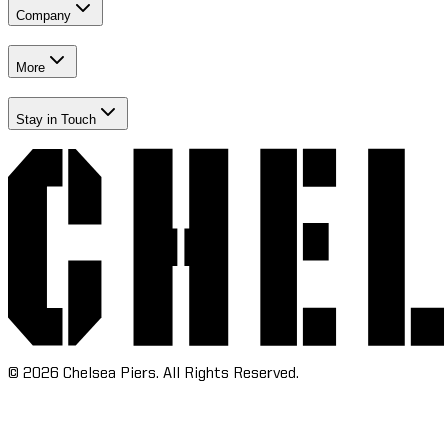
Company​​​​‌ ‍ ​‍​‍‌‍ ‌ ​‍‌‍‍‌‌‍‌ ‌‍‍‌‌‍ ‍​‍​‍​ ‍‍​‍​‍‌ ​ ‌‍​‌‌‍ ‍‌‍‍‌‌ ‌​‌ ‍‌​‍ ‍‌‍‍‌‌‍ ​‍​‍​‍ ​​‍​‍‌‍‍​‌ ​‍‌‍‌‌‌‍‌‍​‍​‍​ ‍‍​‍​‍‌‍‍​‌ ‌​‌ ‌​‌ ​​‌ ​ ​ ‍‍​‍ ​‍ ‌‍​ ‌‍‍​‌‍‌‌‌‍ ​‌ ​ ‌‍‌‌‌‍​‌‌ ​​‌‍‍‌‌‍‌‌‌ ​‍‌ ​ ​‍ ‍‌ ​ ‌‍​‌‌‍ ‍‌‍‍‌‌ ‌​‌ ‍‌​‍ ‍‌ ​ ‌ ‌​‌ ‌‌‌‍‌​‌‍‍‌‌‍ ​‍ ‌‍‍‌‌‍ ‍‌ ‌​‌‍‌‌‌‍ ‍‌ ‌​​‍ ‌‍‌‌‌‍‌​‌‍‍‌‌ ‌​​‍ ‌‍ ‌‌‍ ‌‍‌​‌‍‌‌​ ‌‌ ​​‌ ​‍‌‍‌‌‌ ​ ‌‍‌‌‌‍ ‍‌ ‌​‌‍​‌‌ ‌​‌‍‍‌‌‍ ‌‍ ‍​ ‍ ‌‍‍‌‌‍‌​​ ‌‌‍‌‍‌‍ ‌‍ ‌ ‌​‌‍‌‌‌ ​‍​ ‍ ‌ ‌​‌ ‍‌‌ ​​‌‍‌‌​ ‌‌‍‌‍‌‍ ‌‍ ‌ ‌​‌‍‌‌‌ ​‍​ ‍ ‌ ​​‌‍​‌‌ ‌​‌‍‍​​ ‌‌‍​ ‌‍ ‌‍ ​‌ ‌‌‌‍ ‌‌‍ ‍‌ ​ ​‍‌‌​ ‌‌‌​​‍‌‌ ‌‍‍ ‌‍‌‌‌ ‍‌​‍‌‌​ ​ ‌​‌​​‍‌‌​ ​ ‌​‌​​‍‌‌​ ​‍​ ​‍‌‍​ ​ ​ ​ ‌​​ ​​‌‍​ ​ ‌‍‌‍‌​​ ‌​‌‍‌‍‌‍‌‌‌‍‌‌‌‍‌​​‍‌‌​ ​‍​ ​‍​‍‌‌​ ‌‌‌​‌​​‍ ‍‌ ‌​‌‍‍‌‌ ‌​‌‍ ​‌‍‌‌​ ‌‍​‍‌‍​‌‌ ​ ‌‍‌‌‌‌‌‌‌ ​‍‌‍ ​​ ‌‌‍‍​‌ ‌​‌ ‌​‌ ​​‌ ​ ​‍‌‌​ ​ ‌​​‌​‍‌‌​ ​‍‌​‌‍​‍‌‌​ ​‍‌​‌‍‌‍​ ‌‍‍​‌‍‌‌‌‍ ​‌ ​ ‌‍‌‌‌‍​‌‌ ​​‌‍‍‌‌‍‌‌‌ ​‍‌ ​ ​‍ ‍‌ ​ ‌‍​‌‌‍ ‍‌‍‍‌‌ ‌​‌ ‍‌​‍ ‍‌ ​ ‌ ‌​‌ ‌‌‌‍‌​‌‍‍‌‌‍ ​‍‌‍‌‍‍‌‌‍‌​​ ‌‌‍‌‍‌‍ ‌‍ ‌ ‌​‌‍‌‌‌ ​‍​‍‌‍‌ ‌​‌ ‍‌‌ ​​‌‍‌‌​ ‌‌‍‌‍‌‍ ‌‍ ‌ ‌​‌‍‌‌‌ ​‍​‍‌‍‌ ​​‌‍​‌‌ ‌​‌‍‍​​ ‌‌‍​ ‌‍ ‌‍ ​‌ ‌‌‌‍ ‌‌‍ ‍‌ ​ ​‍‌‌​ ‌‌‌​​‍‌‌ ‌‍‍ ‌‍‌‌‌ ‍‌​‍‌‌​ ​ ‌​‌​​‍‌‌​ ​ ‌​‌​​‍‌‌​ ​‍​ ​‍‌‍​ ​ ​ ​ ‌​​ ​​‌‍​ ​ ‌‍‌‍‌​​ ‌​‌‍‌‍‌‍‌‌‌‍‌‌‌‍‌​​‍‌‌​ ​‍​ ​‍​‍‌‌​ ‌‌‌​‌​​‍ ‍‌ ‌​‌‍‍‌‌ ‌​‌‍ ​‌‍‌‌​‍‌‍‌ ​​‌‍‌‌‌ ​‍‌ ​ ‌ ​​‌‍‌‌‌‍​ ‌ ‌​‌‍‍‌‌ ‌‍‌‍‌‌​ ‌‌ ​​‌ ‌‌‌‍​‍‌‍ ​‌‍‍‌‌ ​ ‌‍‍​‌‍‌‌‌‍‌​​‍​‍‌ ‌
More​​​​‌ ‍ ​‍​‍‌‍ ‌ ​‍‌‍‍‌‌‍‌ ‌‍‍‌‌‍ ‍​‍​‍​ ‍‍​‍​‍‌ ​ ‌‍​‌‌‍ ‍‌‍‍‌‌ ‌​‌ ‍‌​‍ ‍‌‍‍‌‌‍ ​‍​‍​‍ ​​‍​‍‌‍‍​‌ ​‍‌‍‌‌‌‍‌‍​‍​‍​ ‍‍​‍​‍‌‍‍​‌ ‌​‌ ‌​‌ ​​‌ ​ ​ ‍‍​‍ ​‍ ‌‍​ ‌‍‍​‌‍‌‌‌‍ ​‌ ​ ‌‍‌‌‌‍​‌‌ ​​‌‍‍‌‌‍‌‌‌ ​‍‌ ​ ​‍ ‍‌ ​ ‌‍​‌‌‍ ‍‌‍‍‌‌ ‌​‌ ‍‌​‍ ‍‌ ​ ‌ ‌​‌ ‌‌‌‍‌​‌‍‍‌‌‍ ​‍ ‌‍‍‌‌‍ ‍‌ ‌​‌‍‌‌‌‍ ‍‌ ‌​​‍ ‌‍‌‌‌‍‌​‌‍‍‌‌ ‌​​‍ ‌‍ ‌‌‍ ‌‍‌​‌‍‌‌​ ‌‌ ​​‌ ​‍‌‍‌‌‌ ​ ‌‍‌‌‌‍ ‍‌ ‌​‌‍​‌‌ ‌​‌‍‍‌‌‍ ‌‍ ‍​ ‍ ‌‍‍‌‌‍‌​​ ‌‌‍‌‍‌‍ ‌‍ ‌ ‌​‌‍‌‌‌ ​‍​ ‍ ‌ ‌​‌ ‍‌‌ ​​‌‍‌‌​ ‌‌‍‌‍‌‍ ‌‍ ‌ ‌​‌‍‌‌‌ ​‍​ ‍ ‌ ​​‌‍​‌‌ ‌​‌‍‍​​ ‌‌‍​ ‌‍ ‌‍ ​‌ ‌‌‌‍ ‌‌‍ ‍‌ ​ ​‍‌‌​ ‌‌‌​​‍‌‌ ‌‍‍ ‌‍‌‌‌ ‍‌​‍‌‌​ ​ ‌​‌​​‍‌‌​ ​ ‌​‌​​‍‌‌​ ​‍​ ​‍​ ‌‌​ ​ ​ ‌‌​ ‍‌‌‍​ ​ ​‍‌‍‌​​ ‍​‌‍​‌​ ‍​​ ​ ​ ​ ​‍‌‌​ ​‍​ ​‍​‍‌‌​ ‌‌‌​‌​​‍ ‍‌ ‌​‌‍‍‌‌ ‌​‌‍ ​‌‍‌‌​ ‌‍​‍‌‍​‌‌ ​ ‌‍‌‌‌‌‌‌‌ ​‍‌‍ ​​ ‌‌‍‍​‌ ‌​‌ ‌​‌ ​​‌ ​ ​‍‌‌​ ​ ‌​​‌​‍‌‌​ ​‍‌​‌‍​‍‌‌​ ​‍‌​‌‍‌‍​ ‌‍‍​‌‍‌‌‌‍ ​‌ ​ ‌‍‌‌‌‍​‌‌ ​​‌‍‍‌‌‍‌‌‌ ​‍‌ ​ ​‍ ‍‌ ​ ‌‍​‌‌‍ ‍‌‍‍‌‌ ‌​‌ ‍‌​‍ ‍‌ ​ ‌ ‌​‌ ‌‌‌‍‌​‌‍‍‌‌‍ ​‍‌‍‌‍‍‌‌‍‌​​ ‌‌‍‌‍‌‍ ‌‍ ‌ ‌​‌‍‌‌‌ ​‍​‍‌‍‌ ‌​‌ ‍‌‌ ​​‌‍‌‌​ ‌‌‍‌‍‌‍ ‌‍ ‌ ‌​‌‍‌‌‌ ​‍​‍‌‍‌ ​​‌‍​‌‌ ‌​‌‍‍​​ ‌‌‍​ ‌‍ ‌‍ ​‌ ‌‌‌‍ ‌‌‍ ‍‌ ​ ​‍‌‌​ ‌‌‌​​‍‌‌ ‌‍‍ ‌‍‌‌‌ ‍‌​‍‌‌​ ​ ‌​‌​​‍‌‌​ ​ ‌​‌​​‍‌‌​ ​‍​ ​‍​ ‌‌​ ​ ​ ‌‌​ ‍‌‌‍​ ​ ​‍‌‍‌​​ ‍​‌‍​‌​ ‍​​ ​ ​ ​ ​‍‌‌​ ​‍​ ​‍​‍‌‌​ ‌‌‌​‌​​‍ ‍‌ ‌​‌‍‍‌‌ ‌​‌‍ ​‌‍‌‌​‍‌‍‌ ​​‌‍‌‌‌ ​‍‌ ​ ‌ ​​‌‍‌‌‌‍​ ‌ ‌​‌‍‍‌‌ ‌‍‌‍‌‌​ ‌‌ ​​‌ ‌‌‌‍​‍‌‍ ​‌‍‍‌‌ ​ ‌‍‍​‌‍‌‌‌‍‌​​‍​‍‌ ‌
Stay in Touch​​​​‌ ‍ ​‍​‍‌‍ ‌ ​‍‌‍‍‌‌‍‌ ‌‍‍‌‌‍ ‍​‍​‍​ ‍‍​‍​‍‌ ​ ‌‍​‌‌‍ ‍‌‍‍‌‌ ‌​‌ ‍‌​‍ ‍‌‍‍‌‌‍ ​‍​‍​‍ ​​‍​‍‌‍‍​‌ ​‍‌‍‌‌‌‍‌‍​‍​‍​ ‍‍​‍​‍‌‍‍​‌ ‌​‌ ‌​‌ ​​‌ ​ ​ ‍‍​‍ ​‍ ‌‍​ ‌‍‍​‌‍‌‌‌‍ ​‌ ​ ‌‍‌‌‌‍​‌‌ ​​‌‍‍‌‌‍‌‌‌ ​‍‌ ​ ​‍ ‍‌ ​ ‌‍​‌‌‍ ‍‌‍‍‌‌ ‌​‌ ‍‌​‍ ‍‌ ​ ‌ ‌​‌ ‌‌‌‍‌​‌‍‍‌‌‍ ​‍ ‌‍‍‌‌‍ ‍‌ ‌​‌‍‌‌‌‍ ‍‌ ‌​​‍ ‌‍‌‌‌‍‌​‌‍‍‌‌ ‌​​‍ ‌‍ ‌‌‍ ‌‍‌​‌‍‌‌​ ‌‌ ​​‌ ​‍‌‍‌‌‌ ​ ‌‍‌‌‌‍ ‍‌ ‌​‌‍​‌‌ ‌​‌‍‍‌‌‍ ‌‍ ‍​ ‍ ‌‍‍‌‌‍‌​​ ‌‌‍‌‍‌‍ ‌‍ ‌ ‌​‌‍‌‌‌ ​‍​ ‍ ‌ ‌​‌ ‍‌‌ ​​‌‍‌‌​ ‌‌‍‌‍‌‍ ‌‍ ‌ ‌​‌‍‌‌‌ ​‍​ ‍ ‌ ​​‌‍​‌‌ ‌​‌‍‍​​ ‌‌‍​ ‌‍ ‌‍ ​‌ ‌‌‌‍ ‌‌‍ ‍‌ ​ ​‍‌‌​ ‌‌‌​​‍‌‌ ‌‍‍ ‌‍‌‌‌ ‍‌​‍‌‌​ ​ ‌​‌​​‍‌‌​ ​ ‌​‌​​‍‌‌​ ​‍​ ​‍​ ‍​‌‍​‍‌‍‌​​ ​‌‌‍​‍‌‍‌‌‌‍‌‌‌‍‌​‌‍​‌​ ​‍‌‍‌‌‌‍​‌​‍‌‌​ ​‍​ ​‍​‍‌‌​ ‌‌‌​‌​​‍ ‍‌ ‌​‌‍‍‌‌ ‌​‌‍ ​‌‍‌‌​ ‌‍​‍‌‍​‌‌ ​ ‌‍‌‌‌‌‌‌‌ ​‍‌‍ ​​ ‌‌‍‍​‌ ‌​‌ ‌​‌ ​​‌ ​ ​‍‌‌​ ​ ‌​​‌​‍‌‌​ ​‍‌​‌‍​‍‌‌​ ​‍‌​‌‍‌‍​ ‌‍‍​‌‍‌‌‌‍ ​‌ ​ ‌‍‌‌‌‍​‌‌ ​​‌‍‍‌‌‍‌‌‌ ​‍‌ ​ ​‍ ‍‌ ​ ‌‍​‌‌‍ ‍‌‍‍‌‌ ‌​‌ ‍‌​‍ ‍‌ ​ ‌ ‌​‌ ‌‌‌‍‌​‌‍‍‌‌‍ ​‍‌‍‌‍‍‌‌‍‌​​ ‌‌‍‌‍‌‍ ‌‍ ‌ ‌​‌‍‌‌‌ ​‍​‍‌‍‌ ‌​‌ ‍‌‌ ​​‌‍‌‌​ ‌‌‍‌‍‌‍ ‌‍ ‌ ‌​‌‍‌‌‌ ​‍​‍‌‍‌ ​​‌‍​‌‌ ‌​‌‍‍​​ ‌‌‍​ ‌‍ ‌‍ ​‌ ‌‌‌‍ ‌‌‍ ‍‌ ​ ​‍‌‌​ ‌‌‌​​‍‌‌ ‌‍‍ ‌‍‌‌‌ ‍‌​‍‌‌​ ​ ‌​‌​​‍‌‌​ ​ ‌​‌​​‍‌‌​ ​‍​ ​‍​ ‍​‌‍​‍‌‍‌​​ ​‌‌‍​‍‌‍‌‌‌‍‌‌‌‍‌​‌‍​‌​ ​‍‌‍‌‌‌‍​‌​‍‌‌​ ​‍​ ​‍​‍‌‌​ ‌‌‌​‌​​‍ ‍‌ ‌​‌‍‍‌‌ ‌​‌‍ ​‌‍‌‌​‍‌‍‌ ​​‌‍‌‌‌ ​‍‌ ​ ‌ ​​‌‍‌‌‌‍​ ‌ ‌​‌‍‍‌‌ ‌‍‌‍‌‌​ ‌‌ ​​‌ ‌‌‌‍​‍‌‍ ​‌‍‍‌‌ ​ ‌‍‍​‌‍‌‌‌‍‌​​‍​‍‌ ‌
©
2026
Chelsea Piers. All Rights Reserved.​​​​‌ ‍ ​‍​‍‌‍ ‌ ​‍‌‍‍‌‌‍‌ ‌‍‍‌‌‍ ‍​‍​‍​ ‍‍​‍​‍‌ ​ ‌‍​‌‌‍ ‍‌‍‍‌‌ ‌​‌ ‍‌​‍ ‍‌‍‍‌‌‍ ​‍​‍​‍ ​​‍​‍‌‍‍​‌ ​‍‌‍‌‌‌‍‌‍​‍​‍​ ‍‍​‍​‍‌‍‍​‌ ‌​‌ ‌​‌ ​​‌ ​ ​ ‍‍​‍ ​‍ ‌‍​ ‌‍‍​‌‍‌‌‌‍ ​‌ ​ ‌‍‌‌‌‍​‌‌ ​​‌‍‍‌‌‍‌‌‌ ​‍‌ ​ ​‍ ‍‌ ​ ‌‍​‌‌‍ ‍‌‍‍‌‌ ‌​‌ ‍‌​‍ ‍‌ ​ ‌ ‌​‌ ‌‌‌‍‌​‌‍‍‌‌‍ ​‍ ‌‍‍‌‌‍ ‍‌ ‌​‌‍‌‌‌‍ ‍‌ ‌​​‍ ‌‍‌‌‌‍‌​‌‍‍‌‌ ‌​​‍ ‌‍ ‌‌‍ ‌‍‌​‌‍‌‌​ ‌‌ ​​‌ ​‍‌‍‌‌‌ ​ ‌‍‌‌‌‍ ‍‌ ‌​‌‍​‌‌ ‌​‌‍‍‌‌‍ ‌‍ ‍​ ‍ ‌‍‍‌‌‍‌​​ ‌‌‍‌‍‌‍ ‌‍ ‌ ‌​‌‍‌‌‌ ​‍​ ‍ ‌ ‌​‌ ‍‌‌ ​​‌‍‌‌​ ‌‌‍‌‍‌‍ ‌‍ ‌ ‌​‌‍‌‌‌ ​‍​ ‍ ‌ ​​‌‍​‌‌ ‌​‌‍‍​​ ‌‌ ​ ‌ ‌‌‌‍​‍‌ ‌​‌‍‍‌‌ ‌​‌‍ ​‌‍‌‌​ ‌‍​‍‌‍​‌‌ ​ ‌‍‌‌‌‌‌‌‌ ​‍‌‍ ​​ ‌‌‍‍​‌ ‌​‌ ‌​‌ ​​‌ ​ ​‍‌‌​ ​ ‌​​‌​‍‌‌​ ​‍‌​‌‍​‍‌‌​ ​‍‌​‌‍‌‍​ ‌‍‍​‌‍‌‌‌‍ ​‌ ​ ‌‍‌‌‌‍​‌‌ ​​‌‍‍‌‌‍‌‌‌ ​‍‌ ​ ​‍ ‍‌ ​ ‌‍​‌‌‍ ‍‌‍‍‌‌ ‌​‌ ‍‌​‍ ‍‌ ​ ‌ ‌​‌ ‌‌‌‍‌​‌‍‍‌‌‍ ​‍‌‍‌‍‍‌‌‍‌​​ ‌‌‍‌‍‌‍ ‌‍ ‌ ‌​‌‍‌‌‌ ​‍​‍‌‍‌ ‌​‌ ‍‌‌ ​​‌‍‌‌​ ‌‌‍‌‍‌‍ ‌‍ ‌ ‌​‌‍‌‌‌ ​‍​‍‌‍‌ ​​‌‍​‌‌ ‌​‌‍‍​​ ‌‌ ​ ‌ ‌‌‌‍​‍‌ ‌​‌‍‍‌‌ ‌​‌‍ ​‌‍‌‌​‍‌‍‌ ​​‌‍‌‌‌ ​‍‌ ​ ‌ ​​‌‍‌‌‌‍​ ‌ ‌​‌‍‍‌‌ ‌‍‌‍‌‌​ ‌‌ ​​‌ ‌‌‌‍​‍‌‍ ​‌‍‍‌‌ ​ ‌‍‍​‌‍‌‌‌‍‌​​‍​‍‌ ‌