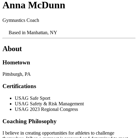
Anna McDunn​​​​‌ ‍ ​‍​‍‌‍ ‌ ​‍‌‍‍‌‌‍‌ ‌‍‍‌‌‍ ‍​‍​‍​ ‍‍​‍​‍‌ ​ ‌‍​‌‌‍ ‍‌‍‍‌‌ ‌​‌ ‍‌​‍ ‍‌‍‍‌‌‍ ​‍​‍​‍ ​​‍​‍‌‍‍​‌ ​‍‌‍‌‌‌‍‌‍​‍​‍​ ‍‍​‍​‍‌‍‍​‌ ‌​‌ ‌​‌ ​​‌ ​ ​ ‍‍​‍ ​‍ ‌‍​ ‌‍‍​‌‍‌‌‌‍ ​‌ ​ ‌‍‌‌‌‍​‌‌ ​​‌‍‍‌‌‍‌‌‌ ​‍‌ ​ ​‍ ‍‌ ​ ‌‍​‌‌‍ ‍‌‍‍‌‌ ‌​‌ ‍‌​‍ ‍‌ ​ ‌ ‌​‌ ‌‌‌‍‌​‌‍‍‌‌‍ ​‍ ‌‍‍‌‌‍ ‍‌ ‌​‌‍‌‌‌‍ ‍‌ ‌​​‍ ‌‍‌‌‌‍‌​‌‍‍‌‌ ‌​​‍ ‌‍ ‌‌‍ ‌‍‌​‌‍‌‌​ ‌‌ ​​‌ ​‍‌‍‌‌‌ ​ ‌‍‌‌‌‍ ‍‌ ‌​‌‍​‌‌ ‌​‌‍‍‌‌‍ ‌‍ ‍​ ‍ ‌‍‍‌‌‍‌​​ ‌‌‍‌‌​ ‌​​ ​‌‌‍​‌​ ‌‌​ ​‍​ ‍‌‌‍‌‌​‍ ‌‌‍​‌​ ‌ ​ ​‍​ ‌​​‍ ‌​ ‌​‌‍​‍‌‍‌‌​ ‍‌​‍ ‌‌‍​‌​ ‍​‌‍‌‌​ ​‌​‍ ‌‌‍‌‍​ ​‌​ ‌‍​ ‌​​ ‌‍​ ‌‍‌‍​‍​ ‌‌​ ​‌‌‍​‍​ ​‌​ ‍​​ ‍ ‌ ‌​‌ ‍‌‌ ​​‌‍‌‌​ ‌‌‍​ ‌‍ ‌‍​‌‌‍​ ‌‍‍​​ ‍ ‌ ​​‌‍​‌‌ ‌​‌‍‍​​ ‌‌‍ ‍‌‍​‌‌‍ ‌‌‍‌‌​ ‌‍​‍‌‍​‌‌ ​ ‌‍‌‌‌‌‌‌‌ ​‍‌‍ ​​ ‌‌‍‍​‌ ‌​‌ ‌​‌ ​​‌ ​ ​‍‌‌​ ​ ‌​​‌​‍‌‌​ ​‍‌​‌‍​‍‌‌​ ​‍‌​‌‍‌‍​ ‌‍‍​‌‍‌‌‌‍ ​‌ ​ ‌‍‌‌‌‍​‌‌ ​​‌‍‍‌‌‍‌‌‌ ​‍‌ ​ ​‍ ‍‌ ​ ‌‍​‌‌‍ ‍‌‍‍‌‌ ‌​‌ ‍‌​‍ ‍‌ ​ ‌ ‌​‌ ‌‌‌‍‌​‌‍‍‌‌‍ ​‍‌‍‌‍‍‌‌‍‌​​ ‌‌‍‌‌​ ‌​​ ​‌‌‍​‌​ ‌‌​ ​‍​ ‍‌‌‍‌‌​‍ ‌‌‍​‌​ ‌ ​ ​‍​ ‌​​‍ ‌​ ‌​‌‍​‍‌‍‌‌​ ‍‌​‍ ‌‌‍​‌​ ‍​‌‍‌‌​ ​‌​‍ ‌‌‍‌‍​ ​‌​ ‌‍​ ‌​​ ‌‍​ ‌‍‌‍​‍​ ‌‌​ ​‌‌‍​‍​ ​‌​ ‍​​‍‌‍‌ ‌​‌ ‍‌‌ ​​‌‍‌‌​ ‌‌‍​ ‌‍ ‌‍​‌‌‍​ ‌‍‍​​‍‌‍‌ ​​‌‍​‌‌ ‌​‌‍‍​​ ‌‌‍ ‍‌‍​‌‌‍ ‌‌‍‌‌​‍‌‍‌ ​​‌‍‌‌‌ ​‍‌ ​ ‌ ​​‌‍‌‌‌‍​ ‌ ‌​‌‍‍‌‌ ‌‍‌‍‌‌​ ‌‌ ​​‌ ‌‌‌‍​‍‌‍ ​‌‍‍‌‌ ​ ‌‍‍​‌‍‌‌‌‍‌​​‍​‍‌ ‌
Gymnastics Coach​​​​‌ ‍ ​‍​‍‌‍ ‌ ​‍‌‍‍‌‌‍‌ ‌‍‍‌‌‍ ‍​‍​‍​ ‍‍​‍​‍‌ ​ ‌‍​‌‌‍ ‍‌‍‍‌‌ ‌​‌ ‍‌​‍ ‍‌‍‍‌‌‍ ​‍​‍​‍ ​​‍​‍‌‍‍​‌ ​‍‌‍‌‌‌‍‌‍​‍​‍​ ‍‍​‍​‍‌‍‍​‌ ‌​‌ ‌​‌ ​​‌ ​ ​ ‍‍​‍ ​‍ ‌‍​ ‌‍‍​‌‍‌‌‌‍ ​‌ ​ ‌‍‌‌‌‍​‌‌ ​​‌‍‍‌‌‍‌‌‌ ​‍‌ ​ ​‍ ‍‌ ​ ‌‍​‌‌‍ ‍‌‍‍‌‌ ‌​‌ ‍‌​‍ ‍‌ ​ ‌ ‌​‌ ‌‌‌‍‌​‌‍‍‌‌‍ ​‍ ‌‍‍‌‌‍ ‍‌ ‌​‌‍‌‌‌‍ ‍‌ ‌​​‍ ‌‍‌‌‌‍‌​‌‍‍‌‌ ‌​​‍ ‌‍ ‌‌‍ ‌‍‌​‌‍‌‌​ ‌‌ ​​‌ ​‍‌‍‌‌‌ ​ ‌‍‌‌‌‍ ‍‌ ‌​‌‍​‌‌ ‌​‌‍‍‌‌‍ ‌‍ ‍​ ‍ ‌‍‍‌‌‍‌​​ ‌‌‍‌‌​ ‌​​ ​‌‌‍​‌​ ‌‌​ ​‍​ ‍‌‌‍‌‌​‍ ‌‌‍​‌​ ‌ ​ ​‍​ ‌​​‍ ‌​ ‌​‌‍​‍‌‍‌‌​ ‍‌​‍ ‌‌‍​‌​ ‍​‌‍‌‌​ ​‌​‍ ‌‌‍‌‍​ ​‌​ ‌‍​ ‌​​ ‌‍​ ‌‍‌‍​‍​ ‌‌​ ​‌‌‍​‍​ ​‌​ ‍​​ ‍ ‌ ‌​‌ ‍‌‌ ​​‌‍‌‌​ ‌‌‍​ ‌‍ ‌‍​‌‌‍​ ‌‍‍​​ ‍ ‌ ​​‌‍​‌‌ ‌​‌‍‍​​ ‌‌ ‌​‌‍‍‌‌ ‌​‌‍ ​‌‍‌‌​ ‌‍​‍‌‍​‌‌ ​ ‌‍‌‌‌‌‌‌‌ ​‍‌‍ ​​ ‌‌‍‍​‌ ‌​‌ ‌​‌ ​​‌ ​ ​‍‌‌​ ​ ‌​​‌​‍‌‌​ ​‍‌​‌‍​‍‌‌​ ​‍‌​‌‍‌‍​ ‌‍‍​‌‍‌‌‌‍ ​‌ ​ ‌‍‌‌‌‍​‌‌ ​​‌‍‍‌‌‍‌‌‌ ​‍‌ ​ ​‍ ‍‌ ​ ‌‍​‌‌‍ ‍‌‍‍‌‌ ‌​‌ ‍‌​‍ ‍‌ ​ ‌ ‌​‌ ‌‌‌‍‌​‌‍‍‌‌‍ ​‍‌‍‌‍‍‌‌‍‌​​ ‌‌‍‌‌​ ‌​​ ​‌‌‍​‌​ ‌‌​ ​‍​ ‍‌‌‍‌‌​‍ ‌‌‍​‌​ ‌ ​ ​‍​ ‌​​‍ ‌​ ‌​‌‍​‍‌‍‌‌​ ‍‌​‍ ‌‌‍​‌​ ‍​‌‍‌‌​ ​‌​‍ ‌‌‍‌‍​ ​‌​ ‌‍​ ‌​​ ‌‍​ ‌‍‌‍​‍​ ‌‌​ ​‌‌‍​‍​ ​‌​ ‍​​‍‌‍‌ ‌​‌ ‍‌‌ ​​‌‍‌‌​ ‌‌‍​ ‌‍ ‌‍​‌‌‍​ ‌‍‍​​‍‌‍‌ ​​‌‍​‌‌ ‌​‌‍‍​​ ‌‌ ‌​‌‍‍‌‌ ‌​‌‍ ​‌‍‌‌​‍‌‍‌ ​​‌‍‌‌‌ ​‍‌ ​ ‌ ​​‌‍‌‌‌‍​ ‌ ‌​‌‍‍‌‌ ‌‍‌‍‌‌​ ‌‌ ​​‌ ‌‌‌‍​‍‌‍ ​‌‍‍‌‌ ​ ‌‍‍​‌‍‌‌‌‍‌​​‍​‍‌ ‌
Based in
Manhattan, NY​​​​‌ ‍ ​‍​‍‌‍ ‌ ​‍‌‍‍‌‌‍‌ ‌‍‍‌‌‍ ‍​‍​‍​ ‍‍​‍​‍‌ ​ ‌‍​‌‌‍ ‍‌‍‍‌‌ ‌​‌ ‍‌​‍ ‍‌‍‍‌‌‍ ​‍​‍​‍ ​​‍​‍‌‍‍​‌ ​‍‌‍‌‌‌‍‌‍​‍​‍​ ‍‍​‍​‍‌‍‍​‌ ‌​‌ ‌​‌ ​​‌ ​ ​ ‍‍​‍ ​‍ ‌‍​ ‌‍‍​‌‍‌‌‌‍ ​‌ ​ ‌‍‌‌‌‍​‌‌ ​​‌‍‍‌‌‍‌‌‌ ​‍‌ ​ ​‍ ‍‌ ​ ‌‍​‌‌‍ ‍‌‍‍‌‌ ‌​‌ ‍‌​‍ ‍‌ ​ ‌ ‌​‌ ‌‌‌‍‌​‌‍‍‌‌‍ ​‍ ‌‍‍‌‌‍ ‍‌ ‌​‌‍‌‌‌‍ ‍‌ ‌​​‍ ‌‍‌‌‌‍‌​‌‍‍‌‌ ‌​​‍ ‌‍ ‌‌‍ ‌‍‌​‌‍‌‌​ ‌‌ ​​‌ ​‍‌‍‌‌‌ ​ ‌‍‌‌‌‍ ‍‌ ‌​‌‍​‌‌ ‌​‌‍‍‌‌‍ ‌‍ ‍​ ‍ ‌‍‍‌‌‍‌​​ ‌‌‍‌‌​ ‌​​ ​‌‌‍​‌​ ‌‌​ ​‍​ ‍‌‌‍‌‌​‍ ‌‌‍​‌​ ‌ ​ ​‍​ ‌​​‍ ‌​ ‌​‌‍​‍‌‍‌‌​ ‍‌​‍ ‌‌‍​‌​ ‍​‌‍‌‌​ ​‌​‍ ‌‌‍‌‍​ ​‌​ ‌‍​ ‌​​ ‌‍​ ‌‍‌‍​‍​ ‌‌​ ​‌‌‍​‍​ ​‌​ ‍​​ ‍ ‌ ‌​‌ ‍‌‌ ​​‌‍‌‌​ ‌‌‍​ ‌‍ ‌‍​‌‌‍​ ‌‍‍​​ ‍ ‌ ​​‌‍​‌‌ ‌​‌‍‍​​ ‌‌‍ ​‌‍ ‌‍​ ‌‍​‌‌ ‌​‌‍‍‌‌‍ ‌‍ ‍​ ‌‍​‍‌‍​‌‌ ​ ‌‍‌‌‌‌‌‌‌ ​‍‌‍ ​​ ‌‌‍‍​‌ ‌​‌ ‌​‌ ​​‌ ​ ​‍‌‌​ ​ ‌​​‌​‍‌‌​ ​‍‌​‌‍​‍‌‌​ ​‍‌​‌‍‌‍​ ‌‍‍​‌‍‌‌‌‍ ​‌ ​ ‌‍‌‌‌‍​‌‌ ​​‌‍‍‌‌‍‌‌‌ ​‍‌ ​ ​‍ ‍‌ ​ ‌‍​‌‌‍ ‍‌‍‍‌‌ ‌​‌ ‍‌​‍ ‍‌ ​ ‌ ‌​‌ ‌‌‌‍‌​‌‍‍‌‌‍ ​‍‌‍‌‍‍‌‌‍‌​​ ‌‌‍‌‌​ ‌​​ ​‌‌‍​‌​ ‌‌​ ​‍​ ‍‌‌‍‌‌​‍ ‌‌‍​‌​ ‌ ​ ​‍​ ‌​​‍ ‌​ ‌​‌‍​‍‌‍‌‌​ ‍‌​‍ ‌‌‍​‌​ ‍​‌‍‌‌​ ​‌​‍ ‌‌‍‌‍​ ​‌​ ‌‍​ ‌​​ ‌‍​ ‌‍‌‍​‍​ ‌‌​ ​‌‌‍​‍​ ​‌​ ‍​​‍‌‍‌ ‌​‌ ‍‌‌ ​​‌‍‌‌​ ‌‌‍​ ‌‍ ‌‍​‌‌‍​ ‌‍‍​​‍‌‍‌ ​​‌‍​‌‌ ‌​‌‍‍​​ ‌‌‍ ​‌‍ ‌‍​ ‌‍​‌‌ ‌​‌‍‍‌‌‍ ‌‍ ‍​‍‌‍‌ ​​‌‍‌‌‌ ​‍‌ ​ ‌ ​​‌‍‌‌‌‍​ ‌ ‌​‌‍‍‌‌ ‌‍‌‍‌‌​ ‌‌ ​​‌ ‌‌‌‍​‍‌‍ ​‌‍‍‌‌ ​ ‌‍‍​‌‍‌‌‌‍‌​​‍​‍‌ ‌
About
Hometown​​​​‌ ‍ ​‍​‍‌‍ ‌ ​‍‌‍‍‌‌‍‌ ‌‍‍‌‌‍ ‍​‍​‍​ ‍‍​‍​‍‌ ​ ‌‍​‌‌‍ ‍‌‍‍‌‌ ‌​‌ ‍‌​‍ ‍‌‍‍‌‌‍ ​‍​‍​‍ ​​‍​‍‌‍‍​‌ ​‍‌‍‌‌‌‍‌‍​‍​‍​ ‍‍​‍​‍‌‍‍​‌ ‌​‌ ‌​‌ ​​‌ ​ ​ ‍‍​‍ ​‍ ‌‍​ ‌‍‍​‌‍‌‌‌‍ ​‌ ​ ‌‍‌‌‌‍​‌‌ ​​‌‍‍‌‌‍‌‌‌ ​‍‌ ​ ​‍ ‍‌ ​ ‌‍​‌‌‍ ‍‌‍‍‌‌ ‌​‌ ‍‌​‍ ‍‌ ​ ‌ ‌​‌ ‌‌‌‍‌​‌‍‍‌‌‍ ​‍ ‌‍‍‌‌‍ ‍‌ ‌​‌‍‌‌‌‍ ‍‌ ‌​​‍ ‌‍‌‌‌‍‌​‌‍‍‌‌ ‌​​‍ ‌‍ ‌‌‍ ‌‍‌​‌‍‌‌​ ‌‌ ​​‌ ​‍‌‍‌‌‌ ​ ‌‍‌‌‌‍ ‍‌ ‌​‌‍​‌‌ ‌​‌‍‍‌‌‍ ‌‍ ‍​ ‍ ‌‍‍‌‌‍‌​​ ‌‌‍‌‌​ ‌​​ ​‌‌‍​‌​ ‌‌​ ​‍​ ‍‌‌‍‌‌​‍ ‌‌‍​‌​ ‌ ​ ​‍​ ‌​​‍ ‌​ ‌​‌‍​‍‌‍‌‌​ ‍‌​‍ ‌‌‍​‌​ ‍​‌‍‌‌​ ​‌​‍ ‌‌‍‌‍​ ​‌​ ‌‍​ ‌​​ ‌‍​ ‌‍‌‍​‍​ ‌‌​ ​‌‌‍​‍​ ​‌​ ‍​​ ‍ ‌ ‌​‌ ‍‌‌ ​​‌‍‌‌​ ‌‌‍​ ‌‍ ‌‍​‌‌‍​ ‌‍‍​​ ‍ ‌ ​​‌‍​‌‌ ‌​‌‍‍​​ ‌‌ ​‍‌‍‍‌‌‍​ ‌‍‍​‌‌‌​‌‍‌‌‌ ‍​‌ ‌​​‍‌‌​ ‌‌‌​​‍‌‌ ‌‍‍ ‌‍‌‌‌ ‍‌​‍‌‌​ ​ ‌​‌​​‍‌‌​ ​ ‌​‌​​‍‌‌​ ​‍​ ​‍​ ‌ ​ ‌​‌‍‌ ‌‍‍​‌ ‌‍​ ‌ ​ ‌‍‌ ‍‌​‍‌‌​ ​‍​ ​‍​‍‌‌​ ‌‌‌​‌​​‍ ‍‌‍​ ‌‍‍​‌‍‍‌‌‍ ​‌‍‌​‌ ​‍‌‍‌‌‌‍ ‍​‍‌‌​ ‌‌‌​​‍‌‌ ‌‍‍ ‌‍‌‌‌ ‍‌​‍‌‌​ ​ ‌​‌​​‍‌‌​ ​ ‌​‌​​‍‌‌​ ​‍​ ​‍‌‌‍‍​ ‍​​ ​​‌ ‍​‌‌‌‍‌‍ ‍‌ ​‌‌ ‌‍​‍‌‌​ ​‍​ ​‍​‍‌‌​ ‌‌‌​‌​​‍ ‍‌ ‌​‌‍‌‌‌ ‍​‌ ‌​​ ‌‍​‍‌‍​‌‌ ​ ‌‍‌‌‌‌‌‌‌ ​‍‌‍ ​​ ‌‌‍‍​‌ ‌​‌ ‌​‌ ​​‌ ​ ​‍‌‌​ ​ ‌​​‌​‍‌‌​ ​‍‌​‌‍​‍‌‌​ ​‍‌​‌‍‌‍​ ‌‍‍​‌‍‌‌‌‍ ​‌ ​ ‌‍‌‌‌‍​‌‌ ​​‌‍‍‌‌‍‌‌‌ ​‍‌ ​ ​‍ ‍‌ ​ ‌‍​‌‌‍ ‍‌‍‍‌‌ ‌​‌ ‍‌​‍ ‍‌ ​ ‌ ‌​‌ ‌‌‌‍‌​‌‍‍‌‌‍ ​‍‌‍‌‍‍‌‌‍‌​​ ‌‌‍‌‌​ ‌​​ ​‌‌‍​‌​ ‌‌​ ​‍​ ‍‌‌‍‌‌​‍ ‌‌‍​‌​ ‌ ​ ​‍​ ‌​​‍ ‌​ ‌​‌‍​‍‌‍‌‌​ ‍‌​‍ ‌‌‍​‌​ ‍​‌‍‌‌​ ​‌​‍ ‌‌‍‌‍​ ​‌​ ‌‍​ ‌​​ ‌‍​ ‌‍‌‍​‍​ ‌‌​ ​‌‌‍​‍​ ​‌​ ‍​​‍‌‍‌ ‌​‌ ‍‌‌ ​​‌‍‌‌​ ‌‌‍​ ‌‍ ‌‍​‌‌‍​ ‌‍‍​​‍‌‍‌ ​​‌‍​‌‌ ‌​‌‍‍​​ ‌‌ ​‍‌‍‍‌‌‍​ ‌‍‍​‌‌‌​‌‍‌‌‌ ‍​‌ ‌​​‍‌‌​ ‌‌‌​​‍‌‌ ‌‍‍ ‌‍‌‌‌ ‍‌​‍‌‌​ ​ ‌​‌​​‍‌‌​ ​ ‌​‌​​‍‌‌​ ​‍​ ​‍​ ‌ ​ ‌​‌‍‌ ‌‍‍​‌ ‌‍​ ‌ ​ ‌‍‌ ‍‌​‍‌‌​ ​‍​ ​‍​‍‌‌​ ‌‌‌​‌​​‍ ‍‌‍​ ‌‍‍​‌‍‍‌‌‍ ​‌‍‌​‌ ​‍‌‍‌‌‌‍ ‍​‍‌‌​ ‌‌‌​​‍‌‌ ‌‍‍ ‌‍‌‌‌ ‍‌​‍‌‌​ ​ ‌​‌​​‍‌‌​ ​ ‌​‌​​‍‌‌​ ​‍​ ​‍‌‌‍‍​ ‍​​ ​​‌ ‍​‌‌‌‍‌‍ ‍‌ ​‌‌ ‌‍​‍‌‌​ ​‍​ ​‍​‍‌‌​ ‌‌‌​‌​​‍ ‍‌ ‌​‌‍‌‌‌ ‍​‌ ‌​​‍‌‍‌ ​​‌‍‌‌‌ ​‍‌ ​ ‌ ​​‌‍‌‌‌‍​ ‌ ‌​‌‍‍‌‌ ‌‍‌‍‌‌​ ‌‌ ​​‌ ‌‌‌‍​‍‌‍ ​‌‍‍‌‌ ​ ‌‍‍​‌‍‌‌‌‍‌​​‍​‍‌ ‌
Pittsburgh, PA​​​​‌ ‍ ​‍​‍‌‍ ‌ ​‍‌‍‍‌‌‍‌ ‌‍‍‌‌‍ ‍​‍​‍​ ‍‍​‍​‍‌ ​ ‌‍​‌‌‍ ‍‌‍‍‌‌ ‌​‌ ‍‌​‍ ‍‌‍‍‌‌‍ ​‍​‍​‍ ​​‍​‍‌‍‍​‌ ​‍‌‍‌‌‌‍‌‍​‍​‍​ ‍‍​‍​‍‌‍‍​‌ ‌​‌ ‌​‌ ​​‌ ​ ​ ‍‍​‍ ​‍ ‌‍​ ‌‍‍​‌‍‌‌‌‍ ​‌ ​ ‌‍‌‌‌‍​‌‌ ​​‌‍‍‌‌‍‌‌‌ ​‍‌ ​ ​‍ ‍‌ ​ ‌‍​‌‌‍ ‍‌‍‍‌‌ ‌​‌ ‍‌​‍ ‍‌ ​ ‌ ‌​‌ ‌‌‌‍‌​‌‍‍‌‌‍ ​‍ ‌‍‍‌‌‍ ‍‌ ‌​‌‍‌‌‌‍ ‍‌ ‌​​‍ ‌‍‌‌‌‍‌​‌‍‍‌‌ ‌​​‍ ‌‍ ‌‌‍ ‌‍‌​‌‍‌‌​ ‌‌ ​​‌ ​‍‌‍‌‌‌ ​ ‌‍‌‌‌‍ ‍‌ ‌​‌‍​‌‌ ‌​‌‍‍‌‌‍ ‌‍ ‍​ ‍ ‌‍‍‌‌‍‌​​ ‌‌‍‌‌​ ‌​​ ​‌‌‍​‌​ ‌‌​ ​‍​ ‍‌‌‍‌‌​‍ ‌‌‍​‌​ ‌ ​ ​‍​ ‌​​‍ ‌​ ‌​‌‍​‍‌‍‌‌​ ‍‌​‍ ‌‌‍​‌​ ‍​‌‍‌‌​ ​‌​‍ ‌‌‍‌‍​ ​‌​ ‌‍​ ‌​​ ‌‍​ ‌‍‌‍​‍​ ‌‌​ ​‌‌‍​‍​ ​‌​ ‍​​ ‍ ‌ ‌​‌ ‍‌‌ ​​‌‍‌‌​ ‌‌‍​ ‌‍ ‌‍​‌‌‍​ ‌‍‍​​ ‍ ‌ ​​‌‍​‌‌ ‌​‌‍‍​​ ‌‌ ​‍‌‍‍‌‌‍​ ‌‍‍​‌‌‌​‌‍‌‌‌ ‍​‌ ‌​​‍‌‌​ ‌‌‌​​‍‌‌ ‌‍‍ ‌‍‌‌‌ ‍‌​‍‌‌​ ​ ‌​‌​​‍‌‌​ ​ ‌​‌​​‍‌‌​ ​‍​ ​‍‌‍‍‍‌‍‍ ​ ‌​‌ ‌‌‌‍‌ ​ ​‍‌‍​ ‌‍‌‌​‍‌‌​ ​‍​ ​‍​‍‌‌​ ‌‌‌​‌​​‍ ‍‌‍​ ‌‍‍​‌‍‍‌‌‍ ​‌‍‌​‌ ​‍‌‍‌‌‌‍ ‍​‍‌‌​ ‌‌‌​​‍‌‌ ‌‍‍ ‌‍‌‌‌ ‍‌​‍‌‌​ ​ ‌​‌​​‍‌‌​ ​ ‌​‌​​‍‌‌​ ​‍​ ​‍‌‌‌‍‌‌‌ ‌‌‍​‌‍‌‍‌‍‍‍‌‍‌​‌ ​‍‌​‍ ​‍‌‌​ ​‍​ ​‍​‍‌‌​ ‌‌‌​‌​​‍ ‍‌ ‌​‌‍‌‌‌ ‍​‌ ‌​​ ‌‍​‍‌‍​‌‌ ​ ‌‍‌‌‌‌‌‌‌ ​‍‌‍ ​​ ‌‌‍‍​‌ ‌​‌ ‌​‌ ​​‌ ​ ​‍‌‌​ ​ ‌​​‌​‍‌‌​ ​‍‌​‌‍​‍‌‌​ ​‍‌​‌‍‌‍​ ‌‍‍​‌‍‌‌‌‍ ​‌ ​ ‌‍‌‌‌‍​‌‌ ​​‌‍‍‌‌‍‌‌‌ ​‍‌ ​ ​‍ ‍‌ ​ ‌‍​‌‌‍ ‍‌‍‍‌‌ ‌​‌ ‍‌​‍ ‍‌ ​ ‌ ‌​‌ ‌‌‌‍‌​‌‍‍‌‌‍ ​‍‌‍‌‍‍‌‌‍‌​​ ‌‌‍‌‌​ ‌​​ ​‌‌‍​‌​ ‌‌​ ​‍​ ‍‌‌‍‌‌​‍ ‌‌‍​‌​ ‌ ​ ​‍​ ‌​​‍ ‌​ ‌​‌‍​‍‌‍‌‌​ ‍‌​‍ ‌‌‍​‌​ ‍​‌‍‌‌​ ​‌​‍ ‌‌‍‌‍​ ​‌​ ‌‍​ ‌​​ ‌‍​ ‌‍‌‍​‍​ ‌‌​ ​‌‌‍​‍​ ​‌​ ‍​​‍‌‍‌ ‌​‌ ‍‌‌ ​​‌‍‌‌​ ‌‌‍​ ‌‍ ‌‍​‌‌‍​ ‌‍‍​​‍‌‍‌ ​​‌‍​‌‌ ‌​‌‍‍​​ ‌‌ ​‍‌‍‍‌‌‍​ ‌‍‍​‌‌‌​‌‍‌‌‌ ‍​‌ ‌​​‍‌‌​ ‌‌‌​​‍‌‌ ‌‍‍ ‌‍‌‌‌ ‍‌​‍‌‌​ ​ ‌​‌​​‍‌‌​ ​ ‌​‌​​‍‌‌​ ​‍​ ​‍‌‍‍‍‌‍‍ ​ ‌​‌ ‌‌‌‍‌ ​ ​‍‌‍​ ‌‍‌‌​‍‌‌​ ​‍​ ​‍​‍‌‌​ ‌‌‌​‌​​‍ ‍‌‍​ ‌‍‍​‌‍‍‌‌‍ ​‌‍‌​‌ ​‍‌‍‌‌‌‍ ‍​‍‌‌​ ‌‌‌​​‍‌‌ ‌‍‍ ‌‍‌‌‌ ‍‌​‍‌‌​ ​ ‌​‌​​‍‌‌​ ​ ‌​‌​​‍‌‌​ ​‍​ ​‍‌‌‌‍‌‌‌ ‌‌‍​‌‍‌‍‌‍‍‍‌‍‌​‌ ​‍‌​‍ ​‍‌‌​ ​‍​ ​‍​‍‌‌​ ‌‌‌​‌​​‍ ‍‌ ‌​‌‍‌‌‌ ‍​‌ ‌​​‍‌‍‌ ​​‌‍‌‌‌ ​‍‌ ​ ‌ ​​‌‍‌‌‌‍​ ‌ ‌​‌‍‍‌‌ ‌‍‌‍‌‌​ ‌‌ ​​‌ ‌‌‌‍​‍‌‍ ​‌‍‍‌‌ ​ ‌‍‍​‌‍‌‌‌‍‌​​‍​‍‌ ‌
Certifications​​​​‌ ‍ ​‍​‍‌‍ ‌ ​‍‌‍‍‌‌‍‌ ‌‍‍‌‌‍ ‍​‍​‍​ ‍‍​‍​‍‌ ​ ‌‍​‌‌‍ ‍‌‍‍‌‌ ‌​‌ ‍‌​‍ ‍‌‍‍‌‌‍ ​‍​‍​‍ ​​‍​‍‌‍‍​‌ ​‍‌‍‌‌‌‍‌‍​‍​‍​ ‍‍​‍​‍‌‍‍​‌ ‌​‌ ‌​‌ ​​‌ ​ ​ ‍‍​‍ ​‍ ‌‍​ ‌‍‍​‌‍‌‌‌‍ ​‌ ​ ‌‍‌‌‌‍​‌‌ ​​‌‍‍‌‌‍‌‌‌ ​‍‌ ​ ​‍ ‍‌ ​ ‌‍​‌‌‍ ‍‌‍‍‌‌ ‌​‌ ‍‌​‍ ‍‌ ​ ‌ ‌​‌ ‌‌‌‍‌​‌‍‍‌‌‍ ​‍ ‌‍‍‌‌‍ ‍‌ ‌​‌‍‌‌‌‍ ‍‌ ‌​​‍ ‌‍‌‌‌‍‌​‌‍‍‌‌ ‌​​‍ ‌‍ ‌‌‍ ‌‍‌​‌‍‌‌​ ‌‌ ​​‌ ​‍‌‍‌‌‌ ​ ‌‍‌‌‌‍ ‍‌ ‌​‌‍​‌‌ ‌​‌‍‍‌‌‍ ‌‍ ‍​ ‍ ‌‍‍‌‌‍‌​​ ‌‌‍‌‌​ ‌​​ ​‌‌‍​‌​ ‌‌​ ​‍​ ‍‌‌‍‌‌​‍ ‌‌‍​‌​ ‌ ​ ​‍​ ‌​​‍ ‌​ ‌​‌‍​‍‌‍‌‌​ ‍‌​‍ ‌‌‍​‌​ ‍​‌‍‌‌​ ​‌​‍ ‌‌‍‌‍​ ​‌​ ‌‍​ ‌​​ ‌‍​ ‌‍‌‍​‍​ ‌‌​ ​‌‌‍​‍​ ​‌​ ‍​​ ‍ ‌ ‌​‌ ‍‌‌ ​​‌‍‌‌​ ‌‌‍​ ‌‍ ‌‍​‌‌‍​ ‌‍‍​​ ‍ ‌ ​​‌‍​‌‌ ‌​‌‍‍​​ ‌‌ ​‍‌‍‍‌‌‍​ ‌‍‍​‌‌‌​‌‍‌‌‌ ‍​‌ ‌​​‍‌‌​ ‌‌‌​​‍‌‌ ‌‍‍ ‌‍‌‌‌ ‍‌​‍‌‌​ ​ ‌​‌​​‍‌‌​ ​ ‌​‌​​‍‌‌​ ​‍​ ​‍‌​ ‍‌ ‌ ‌​​‌‌‍‍‍‌‌​ ‌‌‍​‌​‌ ‌​‌​​‍‌‌​ ​‍​ ​‍​‍‌‌​ ‌‌‌​‌​​‍ ‍‌‍​ ‌‍‍​‌‍‍‌‌‍ ​‌‍‌​‌ ​‍‌‍‌‌‌‍ ‍​‍‌‌​ ‌‌‌​​‍‌‌ ‌‍‍ ‌‍‌‌‌ ‍‌​‍‌‌​ ​ ‌​‌​​‍‌‌​ ​ ‌​‌​​‍‌‌​ ​‍​ ​‍​ ‍‌‌ ‌‌‌‍ ‌​‌​‌‍‍​‌‍ ‍‌ ‌​​ ‍​​‍‌‌​ ​‍​ ​‍​‍‌‌​ ‌‌‌​‌​​‍ ‍‌ ‌​‌‍‌‌‌ ‍​‌ ‌​​ ‌‍​‍‌‍​‌‌ ​ ‌‍‌‌‌‌‌‌‌ ​‍‌‍ ​​ ‌‌‍‍​‌ ‌​‌ ‌​‌ ​​‌ ​ ​‍‌‌​ ​ ‌​​‌​‍‌‌​ ​‍‌​‌‍​‍‌‌​ ​‍‌​‌‍‌‍​ ‌‍‍​‌‍‌‌‌‍ ​‌ ​ ‌‍‌‌‌‍​‌‌ ​​‌‍‍‌‌‍‌‌‌ ​‍‌ ​ ​‍ ‍‌ ​ ‌‍​‌‌‍ ‍‌‍‍‌‌ ‌​‌ ‍‌​‍ ‍‌ ​ ‌ ‌​‌ ‌‌‌‍‌​‌‍‍‌‌‍ ​‍‌‍‌‍‍‌‌‍‌​​ ‌‌‍‌‌​ ‌​​ ​‌‌‍​‌​ ‌‌​ ​‍​ ‍‌‌‍‌‌​‍ ‌‌‍​‌​ ‌ ​ ​‍​ ‌​​‍ ‌​ ‌​‌‍​‍‌‍‌‌​ ‍‌​‍ ‌‌‍​‌​ ‍​‌‍‌‌​ ​‌​‍ ‌‌‍‌‍​ ​‌​ ‌‍​ ‌​​ ‌‍​ ‌‍‌‍​‍​ ‌‌​ ​‌‌‍​‍​ ​‌​ ‍​​‍‌‍‌ ‌​‌ ‍‌‌ ​​‌‍‌‌​ ‌‌‍​ ‌‍ ‌‍​‌‌‍​ ‌‍‍​​‍‌‍‌ ​​‌‍​‌‌ ‌​‌‍‍​​ ‌‌ ​‍‌‍‍‌‌‍​ ‌‍‍​‌‌‌​‌‍‌‌‌ ‍​‌ ‌​​‍‌‌​ ‌‌‌​​‍‌‌ ‌‍‍ ‌‍‌‌‌ ‍‌​‍‌‌​ ​ ‌​‌​​‍‌‌​ ​ ‌​‌​​‍‌‌​ ​‍​ ​‍‌​ ‍‌ ‌ ‌​​‌‌‍‍‍‌‌​ ‌‌‍​‌​‌ ‌​‌​​‍‌‌​ ​‍​ ​‍​‍‌‌​ ‌‌‌​‌​​‍ ‍‌‍​ ‌‍‍​‌‍‍‌‌‍ ​‌‍‌​‌ ​‍‌‍‌‌‌‍ ‍​‍‌‌​ ‌‌‌​​‍‌‌ ‌‍‍ ‌‍‌‌‌ ‍‌​‍‌‌​ ​ ‌​‌​​‍‌‌​ ​ ‌​‌​​‍‌‌​ ​‍​ ​‍​ ‍‌‌ ‌‌‌‍ ‌​‌​‌‍‍​‌‍ ‍‌ ‌​​ ‍​​‍‌‌​ ​‍​ ​‍​‍‌‌​ ‌‌‌​‌​​‍ ‍‌ ‌​‌‍‌‌‌ ‍​‌ ‌​​‍‌‍‌ ​​‌‍‌‌‌ ​‍‌ ​ ‌ ​​‌‍‌‌‌‍​ ‌ ‌​‌‍‍‌‌ ‌‍‌‍‌‌​ ‌‌ ​​‌ ‌‌‌‍​‍‌‍ ​‌‍‍‌‌ ​ ‌‍‍​‌‍‌‌‌‍‌​​‍​‍‌ ‌
USAG Safe Sport​​​​‌ ‍ ​‍​‍‌‍ ‌ ​‍‌‍‍‌‌‍‌ ‌‍‍‌‌‍ ‍​‍​‍​ ‍‍​‍​‍‌ ​ ‌‍​‌‌‍ ‍‌‍‍‌‌ ‌​‌ ‍‌​‍ ‍‌‍‍‌‌‍ ​‍​‍​‍ ​​‍​‍‌‍‍​‌ ​‍‌‍‌‌‌‍‌‍​‍​‍​ ‍‍​‍​‍‌‍‍​‌ ‌​‌ ‌​‌ ​​‌ ​ ​ ‍‍​‍ ​‍ ‌‍​ ‌‍‍​‌‍‌‌‌‍ ​‌ ​ ‌‍‌‌‌‍​‌‌ ​​‌‍‍‌‌‍‌‌‌ ​‍‌ ​ ​‍ ‍‌ ​ ‌‍​‌‌‍ ‍‌‍‍‌‌ ‌​‌ ‍‌​‍ ‍‌ ​ ‌ ‌​‌ ‌‌‌‍‌​‌‍‍‌‌‍ ​‍ ‌‍‍‌‌‍ ‍‌ ‌​‌‍‌‌‌‍ ‍‌ ‌​​‍ ‌‍‌‌‌‍‌​‌‍‍‌‌ ‌​​‍ ‌‍ ‌‌‍ ‌‍‌​‌‍‌‌​ ‌‌ ​​‌ ​‍‌‍‌‌‌ ​ ‌‍‌‌‌‍ ‍‌ ‌​‌‍​‌‌ ‌​‌‍‍‌‌‍ ‌‍ ‍​ ‍ ‌‍‍‌‌‍‌​​ ‌‌‍‌‌​ ‌​​ ​‌‌‍​‌​ ‌‌​ ​‍​ ‍‌‌‍‌‌​‍ ‌‌‍​‌​ ‌ ​ ​‍​ ‌​​‍ ‌​ ‌​‌‍​‍‌‍‌‌​ ‍‌​‍ ‌‌‍​‌​ ‍​‌‍‌‌​ ​‌​‍ ‌‌‍‌‍​ ​‌​ ‌‍​ ‌​​ ‌‍​ ‌‍‌‍​‍​ ‌‌​ ​‌‌‍​‍​ ​‌​ ‍​​ ‍ ‌ ‌​‌ ‍‌‌ ​​‌‍‌‌​ ‌‌‍​ ‌‍ ‌‍​‌‌‍​ ‌‍‍​​ ‍ ‌ ​​‌‍​‌‌ ‌​‌‍‍​​ ‌‌ ​‍‌‍‍‌‌‍​ ‌‍‍​‌‌‌​‌‍‌‌‌ ‍​‌ ‌​​‍‌‌​ ‌‌‌​​‍‌‌ ‌‍‍ ‌‍‌‌‌ ‍‌​‍‌‌​ ​ ‌​‌​​‍‌‌​ ​ ‌​‌​​‍‌‌​ ​‍​ ​‍‌​ ​‌‌​‌‌ ​ ‌‌‌‌‌​ ‌‌‍‍‍‌ ‍​‌​‌ ​‍‌‌​ ​‍​ ​‍​‍‌‌​ ‌‌‌​‌​​‍ ‍‌‍​ ‌‍‍​‌‍‍‌‌‍ ​‌‍‌​‌ ​‍‌‍‌‌‌‍ ‍​‍‌‌​ ‌‌‌​​‍‌‌ ‌‍‍ ‌‍‌‌‌ ‍‌​‍‌‌​ ​ ‌​‌​​‍‌‌​ ​ ‌​‌​​‍‌‌​ ​‍​ ​‍‌ ‌ ‌‌‌​‌ ‍​‌ ‌‌‌ ​‌‌‌‌​‌‍‍ ​ ‍‌​‍‌‌​ ​‍​ ​‍​‍‌‌​ ‌‌‌​‌​​‍ ‍‌ ‌​‌‍‌‌‌ ‍​‌ ‌​​ ‌‍​‍‌‍​‌‌ ​ ‌‍‌‌‌‌‌‌‌ ​‍‌‍ ​​ ‌‌‍‍​‌ ‌​‌ ‌​‌ ​​‌ ​ ​‍‌‌​ ​ ‌​​‌​‍‌‌​ ​‍‌​‌‍​‍‌‌​ ​‍‌​‌‍‌‍​ ‌‍‍​‌‍‌‌‌‍ ​‌ ​ ‌‍‌‌‌‍​‌‌ ​​‌‍‍‌‌‍‌‌‌ ​‍‌ ​ ​‍ ‍‌ ​ ‌‍​‌‌‍ ‍‌‍‍‌‌ ‌​‌ ‍‌​‍ ‍‌ ​ ‌ ‌​‌ ‌‌‌‍‌​‌‍‍‌‌‍ ​‍‌‍‌‍‍‌‌‍‌​​ ‌‌‍‌‌​ ‌​​ ​‌‌‍​‌​ ‌‌​ ​‍​ ‍‌‌‍‌‌​‍ ‌‌‍​‌​ ‌ ​ ​‍​ ‌​​‍ ‌​ ‌​‌‍​‍‌‍‌‌​ ‍‌​‍ ‌‌‍​‌​ ‍​‌‍‌‌​ ​‌​‍ ‌‌‍‌‍​ ​‌​ ‌‍​ ‌​​ ‌‍​ ‌‍‌‍​‍​ ‌‌​ ​‌‌‍​‍​ ​‌​ ‍​​‍‌‍‌ ‌​‌ ‍‌‌ ​​‌‍‌‌​ ‌‌‍​ ‌‍ ‌‍​‌‌‍​ ‌‍‍​​‍‌‍‌ ​​‌‍​‌‌ ‌​‌‍‍​​ ‌‌ ​‍‌‍‍‌‌‍​ ‌‍‍​‌‌‌​‌‍‌‌‌ ‍​‌ ‌​​‍‌‌​ ‌‌‌​​‍‌‌ ‌‍‍ ‌‍‌‌‌ ‍‌​‍‌‌​ ​ ‌​‌​​‍‌‌​ ​ ‌​‌​​‍‌‌​ ​‍​ ​‍‌​ ​‌‌​‌‌ ​ ‌‌‌‌‌​ ‌‌‍‍‍‌ ‍​‌​‌ ​‍‌‌​ ​‍​ ​‍​‍‌‌​ ‌‌‌​‌​​‍ ‍‌‍​ ‌‍‍​‌‍‍‌‌‍ ​‌‍‌​‌ ​‍‌‍‌‌‌‍ ‍​‍‌‌​ ‌‌‌​​‍‌‌ ‌‍‍ ‌‍‌‌‌ ‍‌​‍‌‌​ ​ ‌​‌​​‍‌‌​ ​ ‌​‌​​‍‌‌​ ​‍​ ​‍‌ ‌ ‌‌‌​‌ ‍​‌ ‌‌‌ ​‌‌‌‌​‌‍‍ ​ ‍‌​‍‌‌​ ​‍​ ​‍​‍‌‌​ ‌‌‌​‌​​‍ ‍‌ ‌​‌‍‌‌‌ ‍​‌ ‌​​‍‌‍‌ ​​‌‍‌‌‌ ​‍‌ ​ ‌ ​​‌‍‌‌‌‍​ ‌ ‌​‌‍‍‌‌ ‌‍‌‍‌‌​ ‌‌ ​​‌ ‌‌‌‍​‍‌‍ ​‌‍‍‌‌ ​ ‌‍‍​‌‍‌‌‌‍‌​​‍​‍‌ ‌
USAG Safety & Risk Management​​​​‌ ‍ ​‍​‍‌‍ ‌ ​‍‌‍‍‌‌‍‌ ‌‍‍‌‌‍ ‍​‍​‍​ ‍‍​‍​‍‌ ​ ‌‍​‌‌‍ ‍‌‍‍‌‌ ‌​‌ ‍‌​‍ ‍‌‍‍‌‌‍ ​‍​‍​‍ ​​‍​‍‌‍‍​‌ ​‍‌‍‌‌‌‍‌‍​‍​‍​ ‍‍​‍​‍‌‍‍​‌ ‌​‌ ‌​‌ ​​‌ ​ ​ ‍‍​‍ ​‍ ‌‍​ ‌‍‍​‌‍‌‌‌‍ ​‌ ​ ‌‍‌‌‌‍​‌‌ ​​‌‍‍‌‌‍‌‌‌ ​‍‌ ​ ​‍ ‍‌ ​ ‌‍​‌‌‍ ‍‌‍‍‌‌ ‌​‌ ‍‌​‍ ‍‌ ​ ‌ ‌​‌ ‌‌‌‍‌​‌‍‍‌‌‍ ​‍ ‌‍‍‌‌‍ ‍‌ ‌​‌‍‌‌‌‍ ‍‌ ‌​​‍ ‌‍‌‌‌‍‌​‌‍‍‌‌ ‌​​‍ ‌‍ ‌‌‍ ‌‍‌​‌‍‌‌​ ‌‌ ​​‌ ​‍‌‍‌‌‌ ​ ‌‍‌‌‌‍ ‍‌ ‌​‌‍​‌‌ ‌​‌‍‍‌‌‍ ‌‍ ‍​ ‍ ‌‍‍‌‌‍‌​​ ‌‌‍‌‌​ ‌​​ ​‌‌‍​‌​ ‌‌​ ​‍​ ‍‌‌‍‌‌​‍ ‌‌‍​‌​ ‌ ​ ​‍​ ‌​​‍ ‌​ ‌​‌‍​‍‌‍‌‌​ ‍‌​‍ ‌‌‍​‌​ ‍​‌‍‌‌​ ​‌​‍ ‌‌‍‌‍​ ​‌​ ‌‍​ ‌​​ ‌‍​ ‌‍‌‍​‍​ ‌‌​ ​‌‌‍​‍​ ​‌​ ‍​​ ‍ ‌ ‌​‌ ‍‌‌ ​​‌‍‌‌​ ‌‌‍​ ‌‍ ‌‍​‌‌‍​ ‌‍‍​​ ‍ ‌ ​​‌‍​‌‌ ‌​‌‍‍​​ ‌‌ ​‍‌‍‍‌‌‍​ ‌‍‍​‌‌‌​‌‍‌‌‌ ‍​‌ ‌​​‍‌‌​ ‌‌‌​​‍‌‌ ‌‍‍ ‌‍‌‌‌ ‍‌​‍‌‌​ ​ ‌​‌​​‍‌‌​ ​ ‌​‌​​‍‌‌​ ​‍​ ​‍​ ‌ ‌‌‌‌‌‌​ ​ ‍​​ ​‍‌‍ ​‌‌‍​‌‌​‍​‍‌‌​ ​‍​ ​‍​‍‌‌​ ‌‌‌​‌​​‍ ‍‌‍​ ‌‍‍​‌‍‍‌‌‍ ​‌‍‌​‌ ​‍‌‍‌‌‌‍ ‍​‍‌‌​ ‌‌‌​​‍‌‌ ‌‍‍ ‌‍‌‌‌ ‍‌​‍‌‌​ ​ ‌​‌​​‍‌‌​ ​ ‌​‌​​‍‌‌​ ​‍​ ​‍‌ ‍‌‌​​ ‌​ ‍‌‌​‌‌​‌​‌ ‌​‌‌‍​‌‌‌​​‍‌‌​ ​‍​ ​‍​‍‌‌​ ‌‌‌​‌​​‍ ‍‌ ‌​‌‍‌‌‌ ‍​‌ ‌​​ ‌‍​‍‌‍​‌‌ ​ ‌‍‌‌‌‌‌‌‌ ​‍‌‍ ​​ ‌‌‍‍​‌ ‌​‌ ‌​‌ ​​‌ ​ ​‍‌‌​ ​ ‌​​‌​‍‌‌​ ​‍‌​‌‍​‍‌‌​ ​‍‌​‌‍‌‍​ ‌‍‍​‌‍‌‌‌‍ ​‌ ​ ‌‍‌‌‌‍​‌‌ ​​‌‍‍‌‌‍‌‌‌ ​‍‌ ​ ​‍ ‍‌ ​ ‌‍​‌‌‍ ‍‌‍‍‌‌ ‌​‌ ‍‌​‍ ‍‌ ​ ‌ ‌​‌ ‌‌‌‍‌​‌‍‍‌‌‍ ​‍‌‍‌‍‍‌‌‍‌​​ ‌‌‍‌‌​ ‌​​ ​‌‌‍​‌​ ‌‌​ ​‍​ ‍‌‌‍‌‌​‍ ‌‌‍​‌​ ‌ ​ ​‍​ ‌​​‍ ‌​ ‌​‌‍​‍‌‍‌‌​ ‍‌​‍ ‌‌‍​‌​ ‍​‌‍‌‌​ ​‌​‍ ‌‌‍‌‍​ ​‌​ ‌‍​ ‌​​ ‌‍​ ‌‍‌‍​‍​ ‌‌​ ​‌‌‍​‍​ ​‌​ ‍​​‍‌‍‌ ‌​‌ ‍‌‌ ​​‌‍‌‌​ ‌‌‍​ ‌‍ ‌‍​‌‌‍​ ‌‍‍​​‍‌‍‌ ​​‌‍​‌‌ ‌​‌‍‍​​ ‌‌ ​‍‌‍‍‌‌‍​ ‌‍‍​‌‌‌​‌‍‌‌‌ ‍​‌ ‌​​‍‌‌​ ‌‌‌​​‍‌‌ ‌‍‍ ‌‍‌‌‌ ‍‌​‍‌‌​ ​ ‌​‌​​‍‌‌​ ​ ‌​‌​​‍‌‌​ ​‍​ ​‍​ ‌ ‌‌‌‌‌‌​ ​ ‍​​ ​‍‌‍ ​‌‌‍​‌‌​‍​‍‌‌​ ​‍​ ​‍​‍‌‌​ ‌‌‌​‌​​‍ ‍‌‍​ ‌‍‍​‌‍‍‌‌‍ ​‌‍‌​‌ ​‍‌‍‌‌‌‍ ‍​‍‌‌​ ‌‌‌​​‍‌‌ ‌‍‍ ‌‍‌‌‌ ‍‌​‍‌‌​ ​ ‌​‌​​‍‌‌​ ​ ‌​‌​​‍‌‌​ ​‍​ ​‍‌ ‍‌‌​​ ‌​ ‍‌‌​‌‌​‌​‌ ‌​‌‌‍​‌‌‌​​‍‌‌​ ​‍​ ​‍​‍‌‌​ ‌‌‌​‌​​‍ ‍‌ ‌​‌‍‌‌‌ ‍​‌ ‌​​‍‌‍‌ ​​‌‍‌‌‌ ​‍‌ ​ ‌ ​​‌‍‌‌‌‍​ ‌ ‌​‌‍‍‌‌ ‌‍‌‍‌‌​ ‌‌ ​​‌ ‌‌‌‍​‍‌‍ ​‌‍‍‌‌ ​ ‌‍‍​‌‍‌‌‌‍‌​​‍​‍‌ ‌
USAG 2023 Regional Congress​​​​‌ ‍ ​‍​‍‌‍ ‌ ​‍‌‍‍‌‌‍‌ ‌‍‍‌‌‍ ‍​‍​‍​ ‍‍​‍​‍‌ ​ ‌‍​‌‌‍ ‍‌‍‍‌‌ ‌​‌ ‍‌​‍ ‍‌‍‍‌‌‍ ​‍​‍​‍ ​​‍​‍‌‍‍​‌ ​‍‌‍‌‌‌‍‌‍​‍​‍​ ‍‍​‍​‍‌‍‍​‌ ‌​‌ ‌​‌ ​​‌ ​ ​ ‍‍​‍ ​‍ ‌‍​ ‌‍‍​‌‍‌‌‌‍ ​‌ ​ ‌‍‌‌‌‍​‌‌ ​​‌‍‍‌‌‍‌‌‌ ​‍‌ ​ ​‍ ‍‌ ​ ‌‍​‌‌‍ ‍‌‍‍‌‌ ‌​‌ ‍‌​‍ ‍‌ ​ ‌ ‌​‌ ‌‌‌‍‌​‌‍‍‌‌‍ ​‍ ‌‍‍‌‌‍ ‍‌ ‌​‌‍‌‌‌‍ ‍‌ ‌​​‍ ‌‍‌‌‌‍‌​‌‍‍‌‌ ‌​​‍ ‌‍ ‌‌‍ ‌‍‌​‌‍‌‌​ ‌‌ ​​‌ ​‍‌‍‌‌‌ ​ ‌‍‌‌‌‍ ‍‌ ‌​‌‍​‌‌ ‌​‌‍‍‌‌‍ ‌‍ ‍​ ‍ ‌‍‍‌‌‍‌​​ ‌‌‍‌‌​ ‌​​ ​‌‌‍​‌​ ‌‌​ ​‍​ ‍‌‌‍‌‌​‍ ‌‌‍​‌​ ‌ ​ ​‍​ ‌​​‍ ‌​ ‌​‌‍​‍‌‍‌‌​ ‍‌​‍ ‌‌‍​‌​ ‍​‌‍‌‌​ ​‌​‍ ‌‌‍‌‍​ ​‌​ ‌‍​ ‌​​ ‌‍​ ‌‍‌‍​‍​ ‌‌​ ​‌‌‍​‍​ ​‌​ ‍​​ ‍ ‌ ‌​‌ ‍‌‌ ​​‌‍‌‌​ ‌‌‍​ ‌‍ ‌‍​‌‌‍​ ‌‍‍​​ ‍ ‌ ​​‌‍​‌‌ ‌​‌‍‍​​ ‌‌ ​‍‌‍‍‌‌‍​ ‌‍‍​‌‌‌​‌‍‌‌‌ ‍​‌ ‌​​‍‌‌​ ‌‌‌​​‍‌‌ ‌‍‍ ‌‍‌‌‌ ‍‌​‍‌‌​ ​ ‌​‌​​‍‌‌​ ​ ‌​‌​​‍‌‌​ ​‍​ ​‍‌​ ‍‌​​ ‌​‍​‌‌​‍‌​‍ ‌‍ ​​ ​‍‌​‍ ​‍‌‌​ ​‍​ ​‍​‍‌‌​ ‌‌‌​‌​​‍ ‍‌‍​ ‌‍‍​‌‍‍‌‌‍ ​‌‍‌​‌ ​‍‌‍‌‌‌‍ ‍​‍‌‌​ ‌‌‌​​‍‌‌ ‌‍‍ ‌‍‌‌‌ ‍‌​‍‌‌​ ​ ‌​‌​​‍‌‌​ ​ ‌​‌​​‍‌‌​ ​‍​ ​‍‌‌​‌‌​‌‍‌​‌​‌‍​‌‌‌‍​‌‌​​‌‌‍‌‌ ‍‍​‍‌‌​ ​‍​ ​‍​‍‌‌​ ‌‌‌​‌​​‍ ‍‌ ‌​‌‍‌‌‌ ‍​‌ ‌​​ ‌‍​‍‌‍​‌‌ ​ ‌‍‌‌‌‌‌‌‌ ​‍‌‍ ​​ ‌‌‍‍​‌ ‌​‌ ‌​‌ ​​‌ ​ ​‍‌‌​ ​ ‌​​‌​‍‌‌​ ​‍‌​‌‍​‍‌‌​ ​‍‌​‌‍‌‍​ ‌‍‍​‌‍‌‌‌‍ ​‌ ​ ‌‍‌‌‌‍​‌‌ ​​‌‍‍‌‌‍‌‌‌ ​‍‌ ​ ​‍ ‍‌ ​ ‌‍​‌‌‍ ‍‌‍‍‌‌ ‌​‌ ‍‌​‍ ‍‌ ​ ‌ ‌​‌ ‌‌‌‍‌​‌‍‍‌‌‍ ​‍‌‍‌‍‍‌‌‍‌​​ ‌‌‍‌‌​ ‌​​ ​‌‌‍​‌​ ‌‌​ ​‍​ ‍‌‌‍‌‌​‍ ‌‌‍​‌​ ‌ ​ ​‍​ ‌​​‍ ‌​ ‌​‌‍​‍‌‍‌‌​ ‍‌​‍ ‌‌‍​‌​ ‍​‌‍‌‌​ ​‌​‍ ‌‌‍‌‍​ ​‌​ ‌‍​ ‌​​ ‌‍​ ‌‍‌‍​‍​ ‌‌​ ​‌‌‍​‍​ ​‌​ ‍​​‍‌‍‌ ‌​‌ ‍‌‌ ​​‌‍‌‌​ ‌‌‍​ ‌‍ ‌‍​‌‌‍​ ‌‍‍​​‍‌‍‌ ​​‌‍​‌‌ ‌​‌‍‍​​ ‌‌ ​‍‌‍‍‌‌‍​ ‌‍‍​‌‌‌​‌‍‌‌‌ ‍​‌ ‌​​‍‌‌​ ‌‌‌​​‍‌‌ ‌‍‍ ‌‍‌‌‌ ‍‌​‍‌‌​ ​ ‌​‌​​‍‌‌​ ​ ‌​‌​​‍‌‌​ ​‍​ ​‍‌​ ‍‌​​ ‌​‍​‌‌​‍‌​‍ ‌‍ ​​ ​‍‌​‍ ​‍‌‌​ ​‍​ ​‍​‍‌‌​ ‌‌‌​‌​​‍ ‍‌‍​ ‌‍‍​‌‍‍‌‌‍ ​‌‍‌​‌ ​‍‌‍‌‌‌‍ ‍​‍‌‌​ ‌‌‌​​‍‌‌ ‌‍‍ ‌‍‌‌‌ ‍‌​‍‌‌​ ​ ‌​‌​​‍‌‌​ ​ ‌​‌​​‍‌‌​ ​‍​ ​‍‌‌​‌‌​‌‍‌​‌​‌‍​‌‌‌‍​‌‌​​‌‌‍‌‌ ‍‍​‍‌‌​ ​‍​ ​‍​‍‌‌​ ‌‌‌​‌​​‍ ‍‌ ‌​‌‍‌‌‌ ‍​‌ ‌​​‍‌‍‌ ​​‌‍‌‌‌ ​‍‌ ​ ‌ ​​‌‍‌‌‌‍​ ‌ ‌​‌‍‍‌‌ ‌‍‌‍‌‌​ ‌‌ ​​‌ ‌‌‌‍​‍‌‍ ​‌‍‍‌‌ ​ ‌‍‍​‌‍‌‌‌‍‌​​‍​‍‌ ‌
Coaching Philosophy​​​​‌ ‍ ​‍​‍‌‍ ‌ ​‍‌‍‍‌‌‍‌ ‌‍‍‌‌‍ ‍​‍​‍​ ‍‍​‍​‍‌ ​ ‌‍​‌‌‍ ‍‌‍‍‌‌ ‌​‌ ‍‌​‍ ‍‌‍‍‌‌‍ ​‍​‍​‍ ​​‍​‍‌‍‍​‌ ​‍‌‍‌‌‌‍‌‍​‍​‍​ ‍‍​‍​‍‌‍‍​‌ ‌​‌ ‌​‌ ​​‌ ​ ​ ‍‍​‍ ​‍ ‌‍​ ‌‍‍​‌‍‌‌‌‍ ​‌ ​ ‌‍‌‌‌‍​‌‌ ​​‌‍‍‌‌‍‌‌‌ ​‍‌ ​ ​‍ ‍‌ ​ ‌‍​‌‌‍ ‍‌‍‍‌‌ ‌​‌ ‍‌​‍ ‍‌ ​ ‌ ‌​‌ ‌‌‌‍‌​‌‍‍‌‌‍ ​‍ ‌‍‍‌‌‍ ‍‌ ‌​‌‍‌‌‌‍ ‍‌ ‌​​‍ ‌‍‌‌‌‍‌​‌‍‍‌‌ ‌​​‍ ‌‍ ‌‌‍ ‌‍‌​‌‍‌‌​ ‌‌ ​​‌ ​‍‌‍‌‌‌ ​ ‌‍‌‌‌‍ ‍‌ ‌​‌‍​‌‌ ‌​‌‍‍‌‌‍ ‌‍ ‍​ ‍ ‌‍‍‌‌‍‌​​ ‌‌‍‌‌​ ‌​​ ​‌‌‍​‌​ ‌‌​ ​‍​ ‍‌‌‍‌‌​‍ ‌‌‍​‌​ ‌ ​ ​‍​ ‌​​‍ ‌​ ‌​‌‍​‍‌‍‌‌​ ‍‌​‍ ‌‌‍​‌​ ‍​‌‍‌‌​ ​‌​‍ ‌‌‍‌‍​ ​‌​ ‌‍​ ‌​​ ‌‍​ ‌‍‌‍​‍​ ‌‌​ ​‌‌‍​‍​ ​‌​ ‍​​ ‍ ‌ ‌​‌ ‍‌‌ ​​‌‍‌‌​ ‌‌‍​ ‌‍ ‌‍​‌‌‍​ ‌‍‍​​ ‍ ‌ ​​‌‍​‌‌ ‌​‌‍‍​​ ‌‌ ​‍‌‍‍‌‌‍​ ‌‍‍​‌‌‌​‌‍‌‌‌ ‍​‌ ‌​​‍‌‌​ ‌‌‌​​‍‌‌ ‌‍‍ ‌‍‌‌‌ ‍‌​‍‌‌​ ​ ‌​‌​​‍‌‌​ ​ ‌​‌​​‍‌‌​ ​‍​ ​‍‌​‌ ​ ‌ ​ ‌​‌‌‍‍‌ ‌ ‌ ‌‌‌‍ ​‌‌‌‍​‍‌‌​ ​‍​ ​‍​‍‌‌​ ‌‌‌​‌​​‍ ‍‌‍​ ‌‍‍​‌‍‍‌‌‍ ​‌‍‌​‌ ​‍‌‍‌‌‌‍ ‍​‍‌‌​ ‌‌‌​​‍‌‌ ‌‍‍ ‌‍‌‌‌ ‍‌​‍‌‌​ ​ ‌​‌​​‍‌‌​ ​ ‌​‌​​‍‌‌​ ​‍​ ​‍‌​‌‍​ ‌‌‌​ ​ ‌​‌​​ ‌‍​‍‌‌‍‌​ ‌‌​‍‌‌​ ​‍​ ​‍​‍‌‌​ ‌‌‌​‌​​‍ ‍‌ ‌​‌‍‌‌‌ ‍​‌ ‌​​ ‌‍​‍‌‍​‌‌ ​ ‌‍‌‌‌‌‌‌‌ ​‍‌‍ ​​ ‌‌‍‍​‌ ‌​‌ ‌​‌ ​​‌ ​ ​‍‌‌​ ​ ‌​​‌​‍‌‌​ ​‍‌​‌‍​‍‌‌​ ​‍‌​‌‍‌‍​ ‌‍‍​‌‍‌‌‌‍ ​‌ ​ ‌‍‌‌‌‍​‌‌ ​​‌‍‍‌‌‍‌‌‌ ​‍‌ ​ ​‍ ‍‌ ​ ‌‍​‌‌‍ ‍‌‍‍‌‌ ‌​‌ ‍‌​‍ ‍‌ ​ ‌ ‌​‌ ‌‌‌‍‌​‌‍‍‌‌‍ ​‍‌‍‌‍‍‌‌‍‌​​ ‌‌‍‌‌​ ‌​​ ​‌‌‍​‌​ ‌‌​ ​‍​ ‍‌‌‍‌‌​‍ ‌‌‍​‌​ ‌ ​ ​‍​ ‌​​‍ ‌​ ‌​‌‍​‍‌‍‌‌​ ‍‌​‍ ‌‌‍​‌​ ‍​‌‍‌‌​ ​‌​‍ ‌‌‍‌‍​ ​‌​ ‌‍​ ‌​​ ‌‍​ ‌‍‌‍​‍​ ‌‌​ ​‌‌‍​‍​ ​‌​ ‍​​‍‌‍‌ ‌​‌ ‍‌‌ ​​‌‍‌‌​ ‌‌‍​ ‌‍ ‌‍​‌‌‍​ ‌‍‍​​‍‌‍‌ ​​‌‍​‌‌ ‌​‌‍‍​​ ‌‌ ​‍‌‍‍‌‌‍​ ‌‍‍​‌‌‌​‌‍‌‌‌ ‍​‌ ‌​​‍‌‌​ ‌‌‌​​‍‌‌ ‌‍‍ ‌‍‌‌‌ ‍‌​‍‌‌​ ​ ‌​‌​​‍‌‌​ ​ ‌​‌​​‍‌‌​ ​‍​ ​‍‌​‌ ​ ‌ ​ ‌​‌‌‍‍‌ ‌ ‌ ‌‌‌‍ ​‌‌‌‍​‍‌‌​ ​‍​ ​‍​‍‌‌​ ‌‌‌​‌​​‍ ‍‌‍​ ‌‍‍​‌‍‍‌‌‍ ​‌‍‌​‌ ​‍‌‍‌‌‌‍ ‍​‍‌‌​ ‌‌‌​​‍‌‌ ‌‍‍ ‌‍‌‌‌ ‍‌​‍‌‌​ ​ ‌​‌​​‍‌‌​ ​ ‌​‌​​‍‌‌​ ​‍​ ​‍‌​‌‍​ ‌‌‌​ ​ ‌​‌​​ ‌‍​‍‌‌‍‌​ ‌‌​‍‌‌​ ​‍​ ​‍​‍‌‌​ ‌‌‌​‌​​‍ ‍‌ ‌​‌‍‌‌‌ ‍​‌ ‌​​‍‌‍‌ ​​‌‍‌‌‌ ​‍‌ ​ ‌ ​​‌‍‌‌‌‍​ ‌ ‌​‌‍‍‌‌ ‌‍‌‍‌‌​ ‌‌ ​​‌ ‌‌‌‍​‍‌‍ ​‌‍‍‌‌ ​ ‌‍‍​‌‍‌‌‌‍‌​​‍​‍‌ ‌
I believe in creating opportunities for athletes to challenge