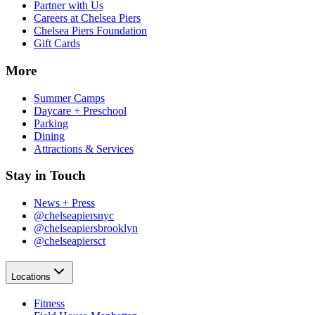
Partner with Us​​​​‌ ‍ ​‍​‍‌‍ ‌ ​‍‌‍‍‌‌‍‌ ‌‍‍‌‌‍ ‍​‍​‍​ ‍‍​‍​‍‌ ​ ‌‍​‌‌‍ ‍‌‍‍‌‌ ‌​‌ ‍‌​‍ ‍‌‍‍‌‌‍ ​‍​‍​‍ ​​‍​‍‌‍‍​‌ ​‍‌‍‌‌‌‍‌‍​‍​‍​ ‍‍​‍​‍‌‍‍​‌ ‌​‌ ‌​‌ ​​‌ ​ ​ ‍‍​‍ ​‍ ‌‍​ ‌‍‍​‌‍‌‌‌‍ ​‌ ​ ‌‍‌‌‌‍​‌‌ ​​‌‍‍‌‌‍‌‌‌ ​‍‌ ​ ​‍ ‍‌ ​ ‌‍​‌‌‍ ‍‌‍‍‌‌ ‌​‌ ‍‌​‍ ‍‌ ​ ‌ ‌​‌ ‌‌‌‍‌​‌‍‍‌‌‍ ​‍ ‌‍‍‌‌‍ ‍‌ ‌​‌‍‌‌‌‍ ‍‌ ‌​​‍ ‌‍‌‌‌‍‌​‌‍‍‌‌ ‌​​‍ ‌‍ ‌‌‍ ‌‍‌​‌‍‌‌​ ‌‌ ​​‌ ​‍‌‍‌‌‌ ​ ‌‍‌‌‌‍ ‍‌ ‌​‌‍​‌‌ ‌​‌‍‍‌‌‍ ‌‍ ‍​ ‍ ‌‍‍‌‌‍‌​​ ‌‌‍‌‍‌‍ ‌‍ ‌ ‌​‌‍‌‌‌ ​‍​ ‍ ‌ ‌​‌ ‍‌‌ ​​‌‍‌‌​ ‌‌‍‌‍‌‍ ‌‍ ‌ ‌​‌‍‌‌‌ ​‍​ ‍ ‌ ​​‌‍​‌‌ ‌​‌‍‍​​ ‌‌‍​ ‌‍ ‌‍ ​‌ ‌‌‌‍ ‌‌‍ ‍‌ ​ ​‍‌‌​ ‌‌‌​​‍‌‌ ‌‍‍ ‌‍‌‌‌ ‍‌​‍‌‌​ ​ ‌​‌​​‍‌‌​ ​ ‌​‌​​‍‌‌​ ​‍​ ​‍‌‍​ ​ ​ ​ ‌​​ ​​‌‍​ ​ ‌‍‌‍‌​​ ‌​‌‍‌‍‌‍‌‌‌‍‌‌‌‍‌​​‍‌‌​ ​‍​ ​‍​‍‌‌​ ‌‌‌​‌​​‍ ‍‌‍ ​‌‍‍‌‌‍ ‍‌‍‍ ‌ ​ ​‍‌‌​ ‌‌‌​​‍‌‌ ‌‍‍ ‌‍‌‌‌ ‍‌​‍‌‌​ ​ ‌​‌​​‍‌‌​ ​ ‌​‌​​‍‌‌​ ​‍​ ​‍‌‍‌‌‌‍‌‌​ ​‌‌‍​ ‌‍​ ​ ​​‌‍‌​‌‍‌‌‌‍​‍‌‍​‌​ ‍​‌‍‌‌‌‍​‍‌‍​‍‌‍‌‍​ ‍​‌‍‌‍‌‍‌​​ ​‌‌‍‌‌​ ​​​ ​ ​ ​​​ ‌‌​ ‍‌​ ​ ​ ‍‌​ ‌ ‌‍​‌​ ‍‌‌‍‌​​ ​​​‍‌‌​ ​‍​ ​‍​‍‌‌​ ‌‌‌​‌​​‍ ‍‌‍ ‍‌‍​‌‌‍ ‌‌‍‌‌​ ‌‍​‍‌‍​‌‌ ​ ‌‍‌‌‌‌‌‌‌ ​‍‌‍ ​​ ‌‌‍‍​‌ ‌​‌ ‌​‌ ​​‌ ​ ​‍‌‌​ ​ ‌​​‌​‍‌‌​ ​‍‌​‌‍​‍‌‌​ ​‍‌​‌‍‌‍​ ‌‍‍​‌‍‌‌‌‍ ​‌ ​ ‌‍‌‌‌‍​‌‌ ​​‌‍‍‌‌‍‌‌‌ ​‍‌ ​ ​‍ ‍‌ ​ ‌‍​‌‌‍ ‍‌‍‍‌‌ ‌​‌ ‍‌​‍ ‍‌ ​ ‌ ‌​‌ ‌‌‌‍‌​‌‍‍‌‌‍ ​‍‌‍‌‍‍‌‌‍‌​​ ‌‌‍‌‍‌‍ ‌‍ ‌ ‌​‌‍‌‌‌ ​‍​‍‌‍‌ ‌​‌ ‍‌‌ ​​‌‍‌‌​ ‌‌‍‌‍‌‍ ‌‍ ‌ ‌​‌‍‌‌‌ ​‍​‍‌‍‌ ​​‌‍​‌‌ ‌​‌‍‍​​ ‌‌‍​ ‌‍ ‌‍ ​‌ ‌‌‌‍ ‌‌‍ ‍‌ ​ ​‍‌‌​ ‌‌‌​​‍‌‌ ‌‍‍ ‌‍‌‌‌ ‍‌​‍‌‌​ ​ ‌​‌​​‍‌‌​ ​ ‌​‌​​‍‌‌​ ​‍​ ​‍‌‍​ ​ ​ ​ ‌​​ ​​‌‍​ ​ ‌‍‌‍‌​​ ‌​‌‍‌‍‌‍‌‌‌‍‌‌‌‍‌​​‍‌‌​ ​‍​ ​‍​‍‌‌​ ‌‌‌​‌​​‍ ‍‌‍ ​‌‍‍‌‌‍ ‍‌‍‍ ‌ ​ ​‍‌‌​ ‌‌‌​​‍‌‌ ‌‍‍ ‌‍‌‌‌ ‍‌​‍‌‌​ ​ ‌​‌​​‍‌‌​ ​ ‌​‌​​‍‌‌​ ​‍​ ​‍‌‍‌‌‌‍‌‌​ ​‌‌‍​ ‌‍​ ​ ​​‌‍‌​‌‍‌‌‌‍​‍‌‍​‌​ ‍​‌‍‌‌‌‍​‍‌‍​‍‌‍‌‍​ ‍​‌‍‌‍‌‍‌​​ ​‌‌‍‌‌​ ​​​ ​ ​ ​​​ ‌‌​ ‍‌​ ​ ​ ‍‌​ ‌ ‌‍​‌​ ‍‌‌‍‌​​ ​​​‍‌‌​ ​‍​ ​‍​‍‌‌​ ‌‌‌​‌​​‍ ‍‌‍ ‍‌‍​‌‌‍ ‌‌‍‌‌​‍‌‍‌ ​​‌‍‌‌‌ ​‍‌ ​ ‌ ​​‌‍‌‌‌‍​ ‌ ‌​‌‍‍‌‌ ‌‍‌‍‌‌​ ‌‌ ​​‌ ‌‌‌‍​‍‌‍ ​‌‍‍‌‌ ​ ‌‍‍​‌‍‌‌‌‍‌​​‍​‍‌ ‌
Careers at Chelsea Piers​​​​‌ ‍ ​‍​‍‌‍ ‌ ​‍‌‍‍‌‌‍‌ ‌‍‍‌‌‍ ‍​‍​‍​ ‍‍​‍​‍‌ ​ ‌‍​‌‌‍ ‍‌‍‍‌‌ ‌​‌ ‍‌​‍ ‍‌‍‍‌‌‍ ​‍​‍​‍ ​​‍​‍‌‍‍​‌ ​‍‌‍‌‌‌‍‌‍​‍​‍​ ‍‍​‍​‍‌‍‍​‌ ‌​‌ ‌​‌ ​​‌ ​ ​ ‍‍​‍ ​‍ ‌‍​ ‌‍‍​‌‍‌‌‌‍ ​‌ ​ ‌‍‌‌‌‍​‌‌ ​​‌‍‍‌‌‍‌‌‌ ​‍‌ ​ ​‍ ‍‌ ​ ‌‍​‌‌‍ ‍‌‍‍‌‌ ‌​‌ ‍‌​‍ ‍‌ ​ ‌ ‌​‌ ‌‌‌‍‌​‌‍‍‌‌‍ ​‍ ‌‍‍‌‌‍ ‍‌ ‌​‌‍‌‌‌‍ ‍‌ ‌​​‍ ‌‍‌‌‌‍‌​‌‍‍‌‌ ‌​​‍ ‌‍ ‌‌‍ ‌‍‌​‌‍‌‌​ ‌‌ ​​‌ ​‍‌‍‌‌‌ ​ ‌‍‌‌‌‍ ‍‌ ‌​‌‍​‌‌ ‌​‌‍‍‌‌‍ ‌‍ ‍​ ‍ ‌‍‍‌‌‍‌​​ ‌‌‍‌‍‌‍ ‌‍ ‌ ‌​‌‍‌‌‌ ​‍​ ‍ ‌ ‌​‌ ‍‌‌ ​​‌‍‌‌​ ‌‌‍‌‍‌‍ ‌‍ ‌ ‌​‌‍‌‌‌ ​‍​ ‍ ‌ ​​‌‍​‌‌ ‌​‌‍‍​​ ‌‌‍​ ‌‍ ‌‍ ​‌ ‌‌‌‍ ‌‌‍ ‍‌ ​ ​‍‌‌​ ‌‌‌​​‍‌‌ ‌‍‍ ‌‍‌‌‌ ‍‌​‍‌‌​ ​ ‌​‌​​‍‌‌​ ​ ‌​‌​​‍‌‌​ ​‍​ ​‍‌‍​ ​ ​ ​ ‌​​ ​​‌‍​ ​ ‌‍‌‍‌​​ ‌​‌‍‌‍‌‍‌‌‌‍‌‌‌‍‌​​‍‌‌​ ​‍​ ​‍​‍‌‌​ ‌‌‌​‌​​‍ ‍‌‍ ​‌‍‍‌‌‍ ‍‌‍‍ ‌ ​ ​‍‌‌​ ‌‌‌​​‍‌‌ ‌‍‍ ‌‍‌‌‌ ‍‌​‍‌‌​ ​ ‌​‌​​‍‌‌​ ​ ‌​‌​​‍‌‌​ ​‍​ ​‍​ ‌​​ ‍‌​ ​ ​ ‍​‌‍‌‌​ ​​​ ‍​​ ‌‍‌‍​‌​ ​ ‌‍​‍‌‍​ ​‍‌‌​ ​‍​ ​‍​‍‌‌​ ‌‌‌​‌​​‍ ‍‌‍ ‍‌‍​‌‌‍ ‌‌‍‌‌​ ‌‍​‍‌‍​‌‌ ​ ‌‍‌‌‌‌‌‌‌ ​‍‌‍ ​​ ‌‌‍‍​‌ ‌​‌ ‌​‌ ​​‌ ​ ​‍‌‌​ ​ ‌​​‌​‍‌‌​ ​‍‌​‌‍​‍‌‌​ ​‍‌​‌‍‌‍​ ‌‍‍​‌‍‌‌‌‍ ​‌ ​ ‌‍‌‌‌‍​‌‌ ​​‌‍‍‌‌‍‌‌‌ ​‍‌ ​ ​‍ ‍‌ ​ ‌‍​‌‌‍ ‍‌‍‍‌‌ ‌​‌ ‍‌​‍ ‍‌ ​ ‌ ‌​‌ ‌‌‌‍‌​‌‍‍‌‌‍ ​‍‌‍‌‍‍‌‌‍‌​​ ‌‌‍‌‍‌‍ ‌‍ ‌ ‌​‌‍‌‌‌ ​‍​‍‌‍‌ ‌​‌ ‍‌‌ ​​‌‍‌‌​ ‌‌‍‌‍‌‍ ‌‍ ‌ ‌​‌‍‌‌‌ ​‍​‍‌‍‌ ​​‌‍​‌‌ ‌​‌‍‍​​ ‌‌‍​ ‌‍ ‌‍ ​‌ ‌‌‌‍ ‌‌‍ ‍‌ ​ ​‍‌‌​ ‌‌‌​​‍‌‌ ‌‍‍ ‌‍‌‌‌ ‍‌​‍‌‌​ ​ ‌​‌​​‍‌‌​ ​ ‌​‌​​‍‌‌​ ​‍​ ​‍‌‍​ ​ ​ ​ ‌​​ ​​‌‍​ ​ ‌‍‌‍‌​​ ‌​‌‍‌‍‌‍‌‌‌‍‌‌‌‍‌​​‍‌‌​ ​‍​ ​‍​‍‌‌​ ‌‌‌​‌​​‍ ‍‌‍ ​‌‍‍‌‌‍ ‍‌‍‍ ‌ ​ ​‍‌‌​ ‌‌‌​​‍‌‌ ‌‍‍ ‌‍‌‌‌ ‍‌​‍‌‌​ ​ ‌​‌​​‍‌‌​ ​ ‌​‌​​‍‌‌​ ​‍​ ​‍​ ‌​​ ‍‌​ ​ ​ ‍​‌‍‌‌​ ​​​ ‍​​ ‌‍‌‍​‌​ ​ ‌‍​‍‌‍​ ​‍‌‌​ ​‍​ ​‍​‍‌‌​ ‌‌‌​‌​​‍ ‍‌‍ ‍‌‍​‌‌‍ ‌‌‍‌‌​‍‌‍‌ ​​‌‍‌‌‌ ​‍‌ ​ ‌ ​​‌‍‌‌‌‍​ ‌ ‌​‌‍‍‌‌ ‌‍‌‍‌‌​ ‌‌ ​​‌ ‌‌‌‍​‍‌‍ ​‌‍‍‌‌ ​ ‌‍‍​‌‍‌‌‌‍‌​​‍​‍‌ ‌
Chelsea Piers Foundation​​​​‌ ‍ ​‍​‍‌‍ ‌ ​‍‌‍‍‌‌‍‌ ‌‍‍‌‌‍ ‍​‍​‍​ ‍‍​‍​‍‌ ​ ‌‍​‌‌‍ ‍‌‍‍‌‌ ‌​‌ ‍‌​‍ ‍‌‍‍‌‌‍ ​‍​‍​‍ ​​‍​‍‌‍‍​‌ ​‍‌‍‌‌‌‍‌‍​‍​‍​ ‍‍​‍​‍‌‍‍​‌ ‌​‌ ‌​‌ ​​‌ ​ ​ ‍‍​‍ ​‍ ‌‍​ ‌‍‍​‌‍‌‌‌‍ ​‌ ​ ‌‍‌‌‌‍​‌‌ ​​‌‍‍‌‌‍‌‌‌ ​‍‌ ​ ​‍ ‍‌ ​ ‌‍​‌‌‍ ‍‌‍‍‌‌ ‌​‌ ‍‌​‍ ‍‌ ​ ‌ ‌​‌ ‌‌‌‍‌​‌‍‍‌‌‍ ​‍ ‌‍‍‌‌‍ ‍‌ ‌​‌‍‌‌‌‍ ‍‌ ‌​​‍ ‌‍‌‌‌‍‌​‌‍‍‌‌ ‌​​‍ ‌‍ ‌‌‍ ‌‍‌​‌‍‌‌​ ‌‌ ​​‌ ​‍‌‍‌‌‌ ​ ‌‍‌‌‌‍ ‍‌ ‌​‌‍​‌‌ ‌​‌‍‍‌‌‍ ‌‍ ‍​ ‍ ‌‍‍‌‌‍‌​​ ‌‌‍‌‍‌‍ ‌‍ ‌ ‌​‌‍‌‌‌ ​‍​ ‍ ‌ ‌​‌ ‍‌‌ ​​‌‍‌‌​ ‌‌‍‌‍‌‍ ‌‍ ‌ ‌​‌‍‌‌‌ ​‍​ ‍ ‌ ​​‌‍​‌‌ ‌​‌‍‍​​ ‌‌‍​ ‌‍ ‌‍ ​‌ ‌‌‌‍ ‌‌‍ ‍‌ ​ ​‍‌‌​ ‌‌‌​​‍‌‌ ‌‍‍ ‌‍‌‌‌ ‍‌​‍‌‌​ ​ ‌​‌​​‍‌‌​ ​ ‌​‌​​‍‌‌​ ​‍​ ​‍‌‍​ ​ ​ ​ ‌​​ ​​‌‍​ ​ ‌‍‌‍‌​​ ‌​‌‍‌‍‌‍‌‌‌‍‌‌‌‍‌​​‍‌‌​ ​‍​ ​‍​‍‌‌​ ‌‌‌​‌​​‍ ‍‌‍ ​‌‍‍‌‌‍ ‍‌‍‍ ‌ ​ ​‍‌‌​ ‌‌‌​​‍‌‌ ‌‍‍ ‌‍‌‌‌ ‍‌​‍‌‌​ ​ ‌​‌​​‍‌‌​ ​ ‌​‌​​‍‌‌​ ​‍​ ​‍​ ‌ ​ ‌ ​ ‌​​ ‌ ‌‍‌‍​ ‌ ‌‍‌​​ ‍‌​ ​ ​ ‌ ​ ‌ ‌‍‌‌​‍‌‌​ ​‍​ ​‍​‍‌‌​ ‌‌‌​‌​​‍ ‍‌‍ ‍‌‍​‌‌‍ ‌‌‍‌‌​ ‌‍​‍‌‍​‌‌ ​ ‌‍‌‌‌‌‌‌‌ ​‍‌‍ ​​ ‌‌‍‍​‌ ‌​‌ ‌​‌ ​​‌ ​ ​‍‌‌​ ​ ‌​​‌​‍‌‌​ ​‍‌​‌‍​‍‌‌​ ​‍‌​‌‍‌‍​ ‌‍‍​‌‍‌‌‌‍ ​‌ ​ ‌‍‌‌‌‍​‌‌ ​​‌‍‍‌‌‍‌‌‌ ​‍‌ ​ ​‍ ‍‌ ​ ‌‍​‌‌‍ ‍‌‍‍‌‌ ‌​‌ ‍‌​‍ ‍‌ ​ ‌ ‌​‌ ‌‌‌‍‌​‌‍‍‌‌‍ ​‍‌‍‌‍‍‌‌‍‌​​ ‌‌‍‌‍‌‍ ‌‍ ‌ ‌​‌‍‌‌‌ ​‍​‍‌‍‌ ‌​‌ ‍‌‌ ​​‌‍‌‌​ ‌‌‍‌‍‌‍ ‌‍ ‌ ‌​‌‍‌‌‌ ​‍​‍‌‍‌ ​​‌‍​‌‌ ‌​‌‍‍​​ ‌‌‍​ ‌‍ ‌‍ ​‌ ‌‌‌‍ ‌‌‍ ‍‌ ​ ​‍‌‌​ ‌‌‌​​‍‌‌ ‌‍‍ ‌‍‌‌‌ ‍‌​‍‌‌​ ​ ‌​‌​​‍‌‌​ ​ ‌​‌​​‍‌‌​ ​‍​ ​‍‌‍​ ​ ​ ​ ‌​​ ​​‌‍​ ​ ‌‍‌‍‌​​ ‌​‌‍‌‍‌‍‌‌‌‍‌‌‌‍‌​​‍‌‌​ ​‍​ ​‍​‍‌‌​ ‌‌‌​‌​​‍ ‍‌‍ ​‌‍‍‌‌‍ ‍‌‍‍ ‌ ​ ​‍‌‌​ ‌‌‌​​‍‌‌ ‌‍‍ ‌‍‌‌‌ ‍‌​‍‌‌​ ​ ‌​‌​​‍‌‌​ ​ ‌​‌​​‍‌‌​ ​‍​ ​‍​ ‌ ​ ‌ ​ ‌​​ ‌ ‌‍‌‍​ ‌ ‌‍‌​​ ‍‌​ ​ ​ ‌ ​ ‌ ‌‍‌‌​‍‌‌​ ​‍​ ​‍​‍‌‌​ ‌‌‌​‌​​‍ ‍‌‍ ‍‌‍​‌‌‍ ‌‌‍‌‌​‍‌‍‌ ​​‌‍‌‌‌ ​‍‌ ​ ‌ ​​‌‍‌‌‌‍​ ‌ ‌​‌‍‍‌‌ ‌‍‌‍‌‌​ ‌‌ ​​‌ ‌‌‌‍​‍‌‍ ​‌‍‍‌‌ ​ ‌‍‍​‌‍‌‌‌‍‌​​‍​‍‌ ‌
Gift Cards​​​​‌ ‍ ​‍​‍‌‍ ‌ ​‍‌‍‍‌‌‍‌ ‌‍‍‌‌‍ ‍​‍​‍​ ‍‍​‍​‍‌ ​ ‌‍​‌‌‍ ‍‌‍‍‌‌ ‌​‌ ‍‌​‍ ‍‌‍‍‌‌‍ ​‍​‍​‍ ​​‍​‍‌‍‍​‌ ​‍‌‍‌‌‌‍‌‍​‍​‍​ ‍‍​‍​‍‌‍‍​‌ ‌​‌ ‌​‌ ​​‌ ​ ​ ‍‍​‍ ​‍ ‌‍​ ‌‍‍​‌‍‌‌‌‍ ​‌ ​ ‌‍‌‌‌‍​‌‌ ​​‌‍‍‌‌‍‌‌‌ ​‍‌ ​ ​‍ ‍‌ ​ ‌‍​‌‌‍ ‍‌‍‍‌‌ ‌​‌ ‍‌​‍ ‍‌ ​ ‌ ‌​‌ ‌‌‌‍‌​‌‍‍‌‌‍ ​‍ ‌‍‍‌‌‍ ‍‌ ‌​‌‍‌‌‌‍ ‍‌ ‌​​‍ ‌‍‌‌‌‍‌​‌‍‍‌‌ ‌​​‍ ‌‍ ‌‌‍ ‌‍‌​‌‍‌‌​ ‌‌ ​​‌ ​‍‌‍‌‌‌ ​ ‌‍‌‌‌‍ ‍‌ ‌​‌‍​‌‌ ‌​‌‍‍‌‌‍ ‌‍ ‍​ ‍ ‌‍‍‌‌‍‌​​ ‌‌‍‌‍‌‍ ‌‍ ‌ ‌​‌‍‌‌‌ ​‍​ ‍ ‌ ‌​‌ ‍‌‌ ​​‌‍‌‌​ ‌‌‍‌‍‌‍ ‌‍ ‌ ‌​‌‍‌‌‌ ​‍​ ‍ ‌ ​​‌‍​‌‌ ‌​‌‍‍​​ ‌‌‍​ ‌‍ ‌‍ ​‌ ‌‌‌‍ ‌‌‍ ‍‌ ​ ​‍‌‌​ ‌‌‌​​‍‌‌ ‌‍‍ ‌‍‌‌‌ ‍‌​‍‌‌​ ​ ‌​‌​​‍‌‌​ ​ ‌​‌​​‍‌‌​ ​‍​ ​‍‌‍​ ​ ​ ​ ‌​​ ​​‌‍​ ​ ‌‍‌‍‌​​ ‌​‌‍‌‍‌‍‌‌‌‍‌‌‌‍‌​​‍‌‌​ ​‍​ ​‍​‍‌‌​ ‌‌‌​‌​​‍ ‍‌‍ ​‌‍‍‌‌‍ ‍‌‍‍ ‌ ​ ​‍‌‌​ ‌‌‌​​‍‌‌ ‌‍‍ ‌‍‌‌‌ ‍‌​‍‌‌​ ​ ‌​‌​​‍‌‌​ ​ ‌​‌​​‍‌‌​ ​‍​ ​‍‌‍‌​​ ‍​‌‍​ ‌‍​‌​ ‌​​ ‍‌​ ​‌‌‍‌‍​ ‍​​ ​ ​ ​ ​ ​​​‍‌‌​ ​‍​ ​‍​‍‌‌​ ‌‌‌​‌​​‍ ‍‌‍ ‍‌‍​‌‌‍ ‌‌‍‌‌​ ‌‍​‍‌‍​‌‌ ​ ‌‍‌‌‌‌‌‌‌ ​‍‌‍ ​​ ‌‌‍‍​‌ ‌​‌ ‌​‌ ​​‌ ​ ​‍‌‌​ ​ ‌​​‌​‍‌‌​ ​‍‌​‌‍​‍‌‌​ ​‍‌​‌‍‌‍​ ‌‍‍​‌‍‌‌‌‍ ​‌ ​ ‌‍‌‌‌‍​‌‌ ​​‌‍‍‌‌‍‌‌‌ ​‍‌ ​ ​‍ ‍‌ ​ ‌‍​‌‌‍ ‍‌‍‍‌‌ ‌​‌ ‍‌​‍ ‍‌ ​ ‌ ‌​‌ ‌‌‌‍‌​‌‍‍‌‌‍ ​‍‌‍‌‍‍‌‌‍‌​​ ‌‌‍‌‍‌‍ ‌‍ ‌ ‌​‌‍‌‌‌ ​‍​‍‌‍‌ ‌​‌ ‍‌‌ ​​‌‍‌‌​ ‌‌‍‌‍‌‍ ‌‍ ‌ ‌​‌‍‌‌‌ ​‍​‍‌‍‌ ​​‌‍​‌‌ ‌​‌‍‍​​ ‌‌‍​ ‌‍ ‌‍ ​‌ ‌‌‌‍ ‌‌‍ ‍‌ ​ ​‍‌‌​ ‌‌‌​​‍‌‌ ‌‍‍ ‌‍‌‌‌ ‍‌​‍‌‌​ ​ ‌​‌​​‍‌‌​ ​ ‌​‌​​‍‌‌​ ​‍​ ​‍‌‍​ ​ ​ ​ ‌​​ ​​‌‍​ ​ ‌‍‌‍‌​​ ‌​‌‍‌‍‌‍‌‌‌‍‌‌‌‍‌​​‍‌‌​ ​‍​ ​‍​‍‌‌​ ‌‌‌​‌​​‍ ‍‌‍ ​‌‍‍‌‌‍ ‍‌‍‍ ‌ ​ ​‍‌‌​ ‌‌‌​​‍‌‌ ‌‍‍ ‌‍‌‌‌ ‍‌​‍‌‌​ ​ ‌​‌​​‍‌‌​ ​ ‌​‌​​‍‌‌​ ​‍​ ​‍‌‍‌​​ ‍​‌‍​ ‌‍​‌​ ‌​​ ‍‌​ ​‌‌‍‌‍​ ‍​​ ​ ​ ​ ​ ​​​‍‌‌​ ​‍​ ​‍​‍‌‌​ ‌‌‌​‌​​‍ ‍‌‍ ‍‌‍​‌‌‍ ‌‌‍‌‌​‍‌‍‌ ​​‌‍‌‌‌ ​‍‌ ​ ‌ ​​‌‍‌‌‌‍​ ‌ ‌​‌‍‍‌‌ ‌‍‌‍‌‌​ ‌‌ ​​‌ ‌‌‌‍​‍‌‍ ​‌‍‍‌‌ ​ ‌‍‍​‌‍‌‌‌‍‌​​‍​‍‌ ‌
More​​​​‌ ‍ ​‍​‍‌‍ ‌ ​‍‌‍‍‌‌‍‌ ‌‍‍‌‌‍ ‍​‍​‍​ ‍‍​‍​‍‌ ​ ‌‍​‌‌‍ ‍‌‍‍‌‌ ‌​‌ ‍‌​‍ ‍‌‍‍‌‌‍ ​‍​‍​‍ ​​‍​‍‌‍‍​‌ ​‍‌‍‌‌‌‍‌‍​‍​‍​ ‍‍​‍​‍‌‍‍​‌ ‌​‌ ‌​‌ ​​‌ ​ ​ ‍‍​‍ ​‍ ‌‍​ ‌‍‍​‌‍‌‌‌‍ ​‌ ​ ‌‍‌‌‌‍​‌‌ ​​‌‍‍‌‌‍‌‌‌ ​‍‌ ​ ​‍ ‍‌ ​ ‌‍​‌‌‍ ‍‌‍‍‌‌ ‌​‌ ‍‌​‍ ‍‌ ​ ‌ ‌​‌ ‌‌‌‍‌​‌‍‍‌‌‍ ​‍ ‌‍‍‌‌‍ ‍‌ ‌​‌‍‌‌‌‍ ‍‌ ‌​​‍ ‌‍‌‌‌‍‌​‌‍‍‌‌ ‌​​‍ ‌‍ ‌‌‍ ‌‍‌​‌‍‌‌​ ‌‌ ​​‌ ​‍‌‍‌‌‌ ​ ‌‍‌‌‌‍ ‍‌ ‌​‌‍​‌‌ ‌​‌‍‍‌‌‍ ‌‍ ‍​ ‍ ‌‍‍‌‌‍‌​​ ‌‌‍‌‍‌‍ ‌‍ ‌ ‌​‌‍‌‌‌ ​‍​ ‍ ‌ ‌​‌ ‍‌‌ ​​‌‍‌‌​ ‌‌‍‌‍‌‍ ‌‍ ‌ ‌​‌‍‌‌‌ ​‍​ ‍ ‌ ​​‌‍​‌‌ ‌​‌‍‍​​ ‌‌‍​ ‌‍ ‌‍ ​‌ ‌‌‌‍ ‌‌‍ ‍‌ ​ ​‍‌‌​ ‌‌‌​​‍‌‌ ‌‍‍ ‌‍‌‌‌ ‍‌​‍‌‌​ ​ ‌​‌​​‍‌‌​ ​ ‌​‌​​‍‌‌​ ​‍​ ​‍​ ‌‌​ ​ ​ ‌‌​ ‍‌‌‍​ ​ ​‍‌‍‌​​ ‍​‌‍​‌​ ‍​​ ​ ​ ​ ​‍‌‌​ ​‍​ ​‍​‍‌‌​ ‌‌‌​‌​​‍ ‍‌ ‌​‌‍‍‌‌ ‌​‌‍ ​‌‍‌‌​ ‌‍​‍‌‍​‌‌ ​ ‌‍‌‌‌‌‌‌‌ ​‍‌‍ ​​ ‌‌‍‍​‌ ‌​‌ ‌​‌ ​​‌ ​ ​‍‌‌​ ​ ‌​​‌​‍‌‌​ ​‍‌​‌‍​‍‌‌​ ​‍‌​‌‍‌‍​ ‌‍‍​‌‍‌‌‌‍ ​‌ ​ ‌‍‌‌‌‍​‌‌ ​​‌‍‍‌‌‍‌‌‌ ​‍‌ ​ ​‍ ‍‌ ​ ‌‍​‌‌‍ ‍‌‍‍‌‌ ‌​‌ ‍‌​‍ ‍‌ ​ ‌ ‌​‌ ‌‌‌‍‌​‌‍‍‌‌‍ ​‍‌‍‌‍‍‌‌‍‌​​ ‌‌‍‌‍‌‍ ‌‍ ‌ ‌​‌‍‌‌‌ ​‍​‍‌‍‌ ‌​‌ ‍‌‌ ​​‌‍‌‌​ ‌‌‍‌‍‌‍ ‌‍ ‌ ‌​‌‍‌‌‌ ​‍​‍‌‍‌ ​​‌‍​‌‌ ‌​‌‍‍​​ ‌‌‍​ ‌‍ ‌‍ ​‌ ‌‌‌‍ ‌‌‍ ‍‌ ​ ​‍‌‌​ ‌‌‌​​‍‌‌ ‌‍‍ ‌‍‌‌‌ ‍‌​‍‌‌​ ​ ‌​‌​​‍‌‌​ ​ ‌​‌​​‍‌‌​ ​‍​ ​‍​ ‌‌​ ​ ​ ‌‌​ ‍‌‌‍​ ​ ​‍‌‍‌​​ ‍​‌‍​‌​ ‍​​ ​ ​ ​ ​‍‌‌​ ​‍​ ​‍​‍‌‌​ ‌‌‌​‌​​‍ ‍‌ ‌​‌‍‍‌‌ ‌​‌‍ ​‌‍‌‌​‍‌‍‌ ​​‌‍‌‌‌ ​‍‌ ​ ‌ ​​‌‍‌‌‌‍​ ‌ ‌​‌‍‍‌‌ ‌‍‌‍‌‌​ ‌‌ ​​‌ ‌‌‌‍​‍‌‍ ​‌‍‍‌‌ ​ ‌‍‍​‌‍‌‌‌‍‌​​‍​‍‌ ‌
Summer Camps​​​​‌ ‍ ​‍​‍‌‍ ‌ ​‍‌‍‍‌‌‍‌ ‌‍‍‌‌‍ ‍​‍​‍​ ‍‍​‍​‍‌ ​ ‌‍​‌‌‍ ‍‌‍‍‌‌ ‌​‌ ‍‌​‍ ‍‌‍‍‌‌‍ ​‍​‍​‍ ​​‍​‍‌‍‍​‌ ​‍‌‍‌‌‌‍‌‍​‍​‍​ ‍‍​‍​‍‌‍‍​‌ ‌​‌ ‌​‌ ​​‌ ​ ​ ‍‍​‍ ​‍ ‌‍​ ‌‍‍​‌‍‌‌‌‍ ​‌ ​ ‌‍‌‌‌‍​‌‌ ​​‌‍‍‌‌‍‌‌‌ ​‍‌ ​ ​‍ ‍‌ ​ ‌‍​‌‌‍ ‍‌‍‍‌‌ ‌​‌ ‍‌​‍ ‍‌ ​ ‌ ‌​‌ ‌‌‌‍‌​‌‍‍‌‌‍ ​‍ ‌‍‍‌‌‍ ‍‌ ‌​‌‍‌‌‌‍ ‍‌ ‌​​‍ ‌‍‌‌‌‍‌​‌‍‍‌‌ ‌​​‍ ‌‍ ‌‌‍ ‌‍‌​‌‍‌‌​ ‌‌ ​​‌ ​‍‌‍‌‌‌ ​ ‌‍‌‌‌‍ ‍‌ ‌​‌‍​‌‌ ‌​‌‍‍‌‌‍ ‌‍ ‍​ ‍ ‌‍‍‌‌‍‌​​ ‌‌‍‌‍‌‍ ‌‍ ‌ ‌​‌‍‌‌‌ ​‍​ ‍ ‌ ‌​‌ ‍‌‌ ​​‌‍‌‌​ ‌‌‍‌‍‌‍ ‌‍ ‌ ‌​‌‍‌‌‌ ​‍​ ‍ ‌ ​​‌‍​‌‌ ‌​‌‍‍​​ ‌‌‍​ ‌‍ ‌‍ ​‌ ‌‌‌‍ ‌‌‍ ‍‌ ​ ​‍‌‌​ ‌‌‌​​‍‌‌ ‌‍‍ ‌‍‌‌‌ ‍‌​‍‌‌​ ​ ‌​‌​​‍‌‌​ ​ ‌​‌​​‍‌‌​ ​‍​ ​‍​ ‌‌​ ​ ​ ‌‌​ ‍‌‌‍​ ​ ​‍‌‍‌​​ ‍​‌‍​‌​ ‍​​ ​ ​ ​ ​‍‌‌​ ​‍​ ​‍​‍‌‌​ ‌‌‌​‌​​‍ ‍‌‍ ​‌‍‍‌‌‍ ‍‌‍‍ ‌ ​ ​‍‌‌​ ‌‌‌​​‍‌‌ ‌‍‍ ‌‍‌‌‌ ‍‌​‍‌‌​ ​ ‌​‌​​‍‌‌​ ​ ‌​‌​​‍‌‌​ ​‍​ ​‍‌‍​ ​ ‌​‌‍​ ‌‍​‌‌‍​ ​ ​​‌‍​‌​ ‌​​ ‌ ​ ‍‌​ ‌‍‌‍‌​​‍‌‌​ ​‍​ ​‍​‍‌‌​ ‌‌‌​‌​​‍ ‍‌‍ ‍‌‍​‌‌‍ ‌‌‍‌‌​ ‌‍​‍‌‍​‌‌ ​ ‌‍‌‌‌‌‌‌‌ ​‍‌‍ ​​ ‌‌‍‍​‌ ‌​‌ ‌​‌ ​​‌ ​ ​‍‌‌​ ​ ‌​​‌​‍‌‌​ ​‍‌​‌‍​‍‌‌​ ​‍‌​‌‍‌‍​ ‌‍‍​‌‍‌‌‌‍ ​‌ ​ ‌‍‌‌‌‍​‌‌ ​​‌‍‍‌‌‍‌‌‌ ​‍‌ ​ ​‍ ‍‌ ​ ‌‍​‌‌‍ ‍‌‍‍‌‌ ‌​‌ ‍‌​‍ ‍‌ ​ ‌ ‌​‌ ‌‌‌‍‌​‌‍‍‌‌‍ ​‍‌‍‌‍‍‌‌‍‌​​ ‌‌‍‌‍‌‍ ‌‍ ‌ ‌​‌‍‌‌‌ ​‍​‍‌‍‌ ‌​‌ ‍‌‌ ​​‌‍‌‌​ ‌‌‍‌‍‌‍ ‌‍ ‌ ‌​‌‍‌‌‌ ​‍​‍‌‍‌ ​​‌‍​‌‌ ‌​‌‍‍​​ ‌‌‍​ ‌‍ ‌‍ ​‌ ‌‌‌‍ ‌‌‍ ‍‌ ​ ​‍‌‌​ ‌‌‌​​‍‌‌ ‌‍‍ ‌‍‌‌‌ ‍‌​‍‌‌​ ​ ‌​‌​​‍‌‌​ ​ ‌​‌​​‍‌‌​ ​‍​ ​‍​ ‌‌​ ​ ​ ‌‌​ ‍‌‌‍​ ​ ​‍‌‍‌​​ ‍​‌‍​‌​ ‍​​ ​ ​ ​ ​‍‌‌​ ​‍​ ​‍​‍‌‌​ ‌‌‌​‌​​‍ ‍‌‍ ​‌‍‍‌‌‍ ‍‌‍‍ ‌ ​ ​‍‌‌​ ‌‌‌​​‍‌‌ ‌‍‍ ‌‍‌‌‌ ‍‌​‍‌‌​ ​ ‌​‌​​‍‌‌​ ​ ‌​‌​​‍‌‌​ ​‍​ ​‍‌‍​ ​ ‌​‌‍​ ‌‍​‌‌‍​ ​ ​​‌‍​‌​ ‌​​ ‌ ​ ‍‌​ ‌‍‌‍‌​​‍‌‌​ ​‍​ ​‍​‍‌‌​ ‌‌‌​‌​​‍ ‍‌‍ ‍‌‍​‌‌‍ ‌‌‍‌‌​‍‌‍‌ ​​‌‍‌‌‌ ​‍‌ ​ ‌ ​​‌‍‌‌‌‍​ ‌ ‌​‌‍‍‌‌ ‌‍‌‍‌‌​ ‌‌ ​​‌ ‌‌‌‍​‍‌‍ ​‌‍‍‌‌ ​ ‌‍‍​‌‍‌‌‌‍‌​​‍​‍‌ ‌
Daycare + Preschool​​​​‌ ‍ ​‍​‍‌‍ ‌ ​‍‌‍‍‌‌‍‌ ‌‍‍‌‌‍ ‍​‍​‍​ ‍‍​‍​‍‌ ​ ‌‍​‌‌‍ ‍‌‍‍‌‌ ‌​‌ ‍‌​‍ ‍‌‍‍‌‌‍ ​‍​‍​‍ ​​‍​‍‌‍‍​‌ ​‍‌‍‌‌‌‍‌‍​‍​‍​ ‍‍​‍​‍‌‍‍​‌ ‌​‌ ‌​‌ ​​‌ ​ ​ ‍‍​‍ ​‍ ‌‍​ ‌‍‍​‌‍‌‌‌‍ ​‌ ​ ‌‍‌‌‌‍​‌‌ ​​‌‍‍‌‌‍‌‌‌ ​‍‌ ​ ​‍ ‍‌ ​ ‌‍​‌‌‍ ‍‌‍‍‌‌ ‌​‌ ‍‌​‍ ‍‌ ​ ‌ ‌​‌ ‌‌‌‍‌​‌‍‍‌‌‍ ​‍ ‌‍‍‌‌‍ ‍‌ ‌​‌‍‌‌‌‍ ‍‌ ‌​​‍ ‌‍‌‌‌‍‌​‌‍‍‌‌ ‌​​‍ ‌‍ ‌‌‍ ‌‍‌​‌‍‌‌​ ‌‌ ​​‌ ​‍‌‍‌‌‌ ​ ‌‍‌‌‌‍ ‍‌ ‌​‌‍​‌‌ ‌​‌‍‍‌‌‍ ‌‍ ‍​ ‍ ‌‍‍‌‌‍‌​​ ‌‌‍‌‍‌‍ ‌‍ ‌ ‌​‌‍‌‌‌ ​‍​ ‍ ‌ ‌​‌ ‍‌‌ ​​‌‍‌‌​ ‌‌‍‌‍‌‍ ‌‍ ‌ ‌​‌‍‌‌‌ ​‍​ ‍ ‌ ​​‌‍​‌‌ ‌​‌‍‍​​ ‌‌‍​ ‌‍ ‌‍ ​‌ ‌‌‌‍ ‌‌‍ ‍‌ ​ ​‍‌‌​ ‌‌‌​​‍‌‌ ‌‍‍ ‌‍‌‌‌ ‍‌​‍‌‌​ ​ ‌​‌​​‍‌‌​ ​ ‌​‌​​‍‌‌​ ​‍​ ​‍​ ‌‌​ ​ ​ ‌‌​ ‍‌‌‍​ ​ ​‍‌‍‌​​ ‍​‌‍​‌​ ‍​​ ​ ​ ​ ​‍‌‌​ ​‍​ ​‍​‍‌‌​ ‌‌‌​‌​​‍ ‍‌‍ ​‌‍‍‌‌‍ ‍‌‍‍ ‌ ​ ​‍‌‌​ ‌‌‌​​‍‌‌ ‌‍‍ ‌‍‌‌‌ ‍‌​‍‌‌​ ​ ‌​‌​​‍‌‌​ ​ ‌​‌​​‍‌‌​ ​‍​ ​‍​ ​ ​ ​‌​ ‍​​ ​ ​ ​ ​ ​‍​ ​ ‌‍​‌​ ‌‍​ ‌‍​ ‌‍‌‍​‌​‍‌‌​ ​‍​ ​‍​‍‌‌​ ‌‌‌​‌​​‍ ‍‌‍ ‍‌‍​‌‌‍ ‌‌‍‌‌​ ‌‍​‍‌‍​‌‌ ​ ‌‍‌‌‌‌‌‌‌ ​‍‌‍ ​​ ‌‌‍‍​‌ ‌​‌ ‌​‌ ​​‌ ​ ​‍‌‌​ ​ ‌​​‌​‍‌‌​ ​‍‌​‌‍​‍‌‌​ ​‍‌​‌‍‌‍​ ‌‍‍​‌‍‌‌‌‍ ​‌ ​ ‌‍‌‌‌‍​‌‌ ​​‌‍‍‌‌‍‌‌‌ ​‍‌ ​ ​‍ ‍‌ ​ ‌‍​‌‌‍ ‍‌‍‍‌‌ ‌​‌ ‍‌​‍ ‍‌ ​ ‌ ‌​‌ ‌‌‌‍‌​‌‍‍‌‌‍ ​‍‌‍‌‍‍‌‌‍‌​​ ‌‌‍‌‍‌‍ ‌‍ ‌ ‌​‌‍‌‌‌ ​‍​‍‌‍‌ ‌​‌ ‍‌‌ ​​‌‍‌‌​ ‌‌‍‌‍‌‍ ‌‍ ‌ ‌​‌‍‌‌‌ ​‍​‍‌‍‌ ​​‌‍​‌‌ ‌​‌‍‍​​ ‌‌‍​ ‌‍ ‌‍ ​‌ ‌‌‌‍ ‌‌‍ ‍‌ ​ ​‍‌‌​ ‌‌‌​​‍‌‌ ‌‍‍ ‌‍‌‌‌ ‍‌​‍‌‌​ ​ ‌​‌​​‍‌‌​ ​ ‌​‌​​‍‌‌​ ​‍​ ​‍​ ‌‌​ ​ ​ ‌‌​ ‍‌‌‍​ ​ ​‍‌‍‌​​ ‍​‌‍​‌​ ‍​​ ​ ​ ​ ​‍‌‌​ ​‍​ ​‍​‍‌‌​ ‌‌‌​‌​​‍ ‍‌‍ ​‌‍‍‌‌‍ ‍‌‍‍ ‌ ​ ​‍‌‌​ ‌‌‌​​‍‌‌ ‌‍‍ ‌‍‌‌‌ ‍‌​‍‌‌​ ​ ‌​‌​​‍‌‌​ ​ ‌​‌​​‍‌‌​ ​‍​ ​‍​ ​ ​ ​‌​ ‍​​ ​ ​ ​ ​ ​‍​ ​ ‌‍​‌​ ‌‍​ ‌‍​ ‌‍‌‍​‌​‍‌‌​ ​‍​ ​‍​‍‌‌​ ‌‌‌​‌​​‍ ‍‌‍ ‍‌‍​‌‌‍ ‌‌‍‌‌​‍‌‍‌ ​​‌‍‌‌‌ ​‍‌ ​ ‌ ​​‌‍‌‌‌‍​ ‌ ‌​‌‍‍‌‌ ‌‍‌‍‌‌​ ‌‌ ​​‌ ‌‌‌‍​‍‌‍ ​‌‍‍‌‌ ​ ‌‍‍​‌‍‌‌‌‍‌​​‍​‍‌ ‌
Parking​​​​‌ ‍ ​‍​‍‌‍ ‌ ​‍‌‍‍‌‌‍‌ ‌‍‍‌‌‍ ‍​‍​‍​ ‍‍​‍​‍‌ ​ ‌‍​‌‌‍ ‍‌‍‍‌‌ ‌​‌ ‍‌​‍ ‍‌‍‍‌‌‍ ​‍​‍​‍ ​​‍​‍‌‍‍​‌ ​‍‌‍‌‌‌‍‌‍​‍​‍​ ‍‍​‍​‍‌‍‍​‌ ‌​‌ ‌​‌ ​​‌ ​ ​ ‍‍​‍ ​‍ ‌‍​ ‌‍‍​‌‍‌‌‌‍ ​‌ ​ ‌‍‌‌‌‍​‌‌ ​​‌‍‍‌‌‍‌‌‌ ​‍‌ ​ ​‍ ‍‌ ​ ‌‍​‌‌‍ ‍‌‍‍‌‌ ‌​‌ ‍‌​‍ ‍‌ ​ ‌ ‌​‌ ‌‌‌‍‌​‌‍‍‌‌‍ ​‍ ‌‍‍‌‌‍ ‍‌ ‌​‌‍‌‌‌‍ ‍‌ ‌​​‍ ‌‍‌‌‌‍‌​‌‍‍‌‌ ‌​​‍ ‌‍ ‌‌‍ ‌‍‌​‌‍‌‌​ ‌‌ ​​‌ ​‍‌‍‌‌‌ ​ ‌‍‌‌‌‍ ‍‌ ‌​‌‍​‌‌ ‌​‌‍‍‌‌‍ ‌‍ ‍​ ‍ ‌‍‍‌‌‍‌​​ ‌‌‍‌‍‌‍ ‌‍ ‌ ‌​‌‍‌‌‌ ​‍​ ‍ ‌ ‌​‌ ‍‌‌ ​​‌‍‌‌​ ‌‌‍‌‍‌‍ ‌‍ ‌ ‌​‌‍‌‌‌ ​‍​ ‍ ‌ ​​‌‍​‌‌ ‌​‌‍‍​​ ‌‌‍​ ‌‍ ‌‍ ​‌ ‌‌‌‍ ‌‌‍ ‍‌ ​ ​‍‌‌​ ‌‌‌​​‍‌‌ ‌‍‍ ‌‍‌‌‌ ‍‌​‍‌‌​ ​ ‌​‌​​‍‌‌​ ​ ‌​‌​​‍‌‌​ ​‍​ ​‍​ ‌‌​ ​ ​ ‌‌​ ‍‌‌‍​ ​ ​‍‌‍‌​​ ‍​‌‍​‌​ ‍​​ ​ ​ ​ ​‍‌‌​ ​‍​ ​‍​‍‌‌​ ‌‌‌​‌​​‍ ‍‌‍ ​‌‍‍‌‌‍ ‍‌‍‍ ‌ ​ ​‍‌‌​ ‌‌‌​​‍‌‌ ‌‍‍ ‌‍‌‌‌ ‍‌​‍‌‌​ ​ ‌​‌​​‍‌‌​ ​ ‌​‌​​‍‌‌​ ​‍​ ​‍‌‍​‍​ ​​‌‍‌‍​ ‌‍‌‍‌‍​ ​‌‌‍‌‌‌‍‌‍​ ‌ ​ ​‌‌‍‌‍‌‍‌​​‍‌‌​ ​‍​ ​‍​‍‌‌​ ‌‌‌​‌​​‍ ‍‌‍ ‍‌‍​‌‌‍ ‌‌‍‌‌​ ‌‍​‍‌‍​‌‌ ​ ‌‍‌‌‌‌‌‌‌ ​‍‌‍ ​​ ‌‌‍‍​‌ ‌​‌ ‌​‌ ​​‌ ​ ​‍‌‌​ ​ ‌​​‌​‍‌‌​ ​‍‌​‌‍​‍‌‌​ ​‍‌​‌‍‌‍​ ‌‍‍​‌‍‌‌‌‍ ​‌ ​ ‌‍‌‌‌‍​‌‌ ​​‌‍‍‌‌‍‌‌‌ ​‍‌ ​ ​‍ ‍‌ ​ ‌‍​‌‌‍ ‍‌‍‍‌‌ ‌​‌ ‍‌​‍ ‍‌ ​ ‌ ‌​‌ ‌‌‌‍‌​‌‍‍‌‌‍ ​‍‌‍‌‍‍‌‌‍‌​​ ‌‌‍‌‍‌‍ ‌‍ ‌ ‌​‌‍‌‌‌ ​‍​‍‌‍‌ ‌​‌ ‍‌‌ ​​‌‍‌‌​ ‌‌‍‌‍‌‍ ‌‍ ‌ ‌​‌‍‌‌‌ ​‍​‍‌‍‌ ​​‌‍​‌‌ ‌​‌‍‍​​ ‌‌‍​ ‌‍ ‌‍ ​‌ ‌‌‌‍ ‌‌‍ ‍‌ ​ ​‍‌‌​ ‌‌‌​​‍‌‌ ‌‍‍ ‌‍‌‌‌ ‍‌​‍‌‌​ ​ ‌​‌​​‍‌‌​ ​ ‌​‌​​‍‌‌​ ​‍​ ​‍​ ‌‌​ ​ ​ ‌‌​ ‍‌‌‍​ ​ ​‍‌‍‌​​ ‍​‌‍​‌​ ‍​​ ​ ​ ​ ​‍‌‌​ ​‍​ ​‍​‍‌‌​ ‌‌‌​‌​​‍ ‍‌‍ ​‌‍‍‌‌‍ ‍‌‍‍ ‌ ​ ​‍‌‌​ ‌‌‌​​‍‌‌ ‌‍‍ ‌‍‌‌‌ ‍‌​‍‌‌​ ​ ‌​‌​​‍‌‌​ ​ ‌​‌​​‍‌‌​ ​‍​ ​‍‌‍​‍​ ​​‌‍‌‍​ ‌‍‌‍‌‍​ ​‌‌‍‌‌‌‍‌‍​ ‌ ​ ​‌‌‍‌‍‌‍‌​​‍‌‌​ ​‍​ ​‍​‍‌‌​ ‌‌‌​‌​​‍ ‍‌‍ ‍‌‍​‌‌‍ ‌‌‍‌‌​‍‌‍‌ ​​‌‍‌‌‌ ​‍‌ ​ ‌ ​​‌‍‌‌‌‍​ ‌ ‌​‌‍‍‌‌ ‌‍‌‍‌‌​ ‌‌ ​​‌ ‌‌‌‍​‍‌‍ ​‌‍‍‌‌ ​ ‌‍‍​‌‍‌‌‌‍‌​​‍​‍‌ ‌
Dining​​​​‌ ‍ ​‍​‍‌‍ ‌ ​‍‌‍‍‌‌‍‌ ‌‍‍‌‌‍ ‍​‍​‍​ ‍‍​‍​‍‌ ​ ‌‍​‌‌‍ ‍‌‍‍‌‌ ‌​‌ ‍‌​‍ ‍‌‍‍‌‌‍ ​‍​‍​‍ ​​‍​‍‌‍‍​‌ ​‍‌‍‌‌‌‍‌‍​‍​‍​ ‍‍​‍​‍‌‍‍​‌ ‌​‌ ‌​‌ ​​‌ ​ ​ ‍‍​‍ ​‍ ‌‍​ ‌‍‍​‌‍‌‌‌‍ ​‌ ​ ‌‍‌‌‌‍​‌‌ ​​‌‍‍‌‌‍‌‌‌ ​‍‌ ​ ​‍ ‍‌ ​ ‌‍​‌‌‍ ‍‌‍‍‌‌ ‌​‌ ‍‌​‍ ‍‌ ​ ‌ ‌​‌ ‌‌‌‍‌​‌‍‍‌‌‍ ​‍ ‌‍‍‌‌‍ ‍‌ ‌​‌‍‌‌‌‍ ‍‌ ‌​​‍ ‌‍‌‌‌‍‌​‌‍‍‌‌ ‌​​‍ ‌‍ ‌‌‍ ‌‍‌​‌‍‌‌​ ‌‌ ​​‌ ​‍‌‍‌‌‌ ​ ‌‍‌‌‌‍ ‍‌ ‌​‌‍​‌‌ ‌​‌‍‍‌‌‍ ‌‍ ‍​ ‍ ‌‍‍‌‌‍‌​​ ‌‌‍‌‍‌‍ ‌‍ ‌ ‌​‌‍‌‌‌ ​‍​ ‍ ‌ ‌​‌ ‍‌‌ ​​‌‍‌‌​ ‌‌‍‌‍‌‍ ‌‍ ‌ ‌​‌‍‌‌‌ ​‍​ ‍ ‌ ​​‌‍​‌‌ ‌​‌‍‍​​ ‌‌‍​ ‌‍ ‌‍ ​‌ ‌‌‌‍ ‌‌‍ ‍‌ ​ ​‍‌‌​ ‌‌‌​​‍‌‌ ‌‍‍ ‌‍‌‌‌ ‍‌​‍‌‌​ ​ ‌​‌​​‍‌‌​ ​ ‌​‌​​‍‌‌​ ​‍​ ​‍​ ‌‌​ ​ ​ ‌‌​ ‍‌‌‍​ ​ ​‍‌‍‌​​ ‍​‌‍​‌​ ‍​​ ​ ​ ​ ​‍‌‌​ ​‍​ ​‍​‍‌‌​ ‌‌‌​‌​​‍ ‍‌‍ ​‌‍‍‌‌‍ ‍‌‍‍ ‌ ​ ​‍‌‌​ ‌‌‌​​‍‌‌ ‌‍‍ ‌‍‌‌‌ ‍‌​‍‌‌​ ​ ‌​‌​​‍‌‌​ ​ ‌​‌​​‍‌‌​ ​‍​ ​‍​ ‍​‌‍‌‍‌‍‌​​ ‌‍​ ‍‌‌‍​‍‌‍‌‌​ ‌ ‌‍‌‍​ ‌​​ ‌​​ ​‍​‍‌‌​ ​‍​ ​‍​‍‌‌​ ‌‌‌​‌​​‍ ‍‌‍ ‍‌‍​‌‌‍ ‌‌‍‌‌​ ‌‍​‍‌‍​‌‌ ​ ‌‍‌‌‌‌‌‌‌ ​‍‌‍ ​​ ‌‌‍‍​‌ ‌​‌ ‌​‌ ​​‌ ​ ​‍‌‌​ ​ ‌​​‌​‍‌‌​ ​‍‌​‌‍​‍‌‌​ ​‍‌​‌‍‌‍​ ‌‍‍​‌‍‌‌‌‍ ​‌ ​ ‌‍‌‌‌‍​‌‌ ​​‌‍‍‌‌‍‌‌‌ ​‍‌ ​ ​‍ ‍‌ ​ ‌‍​‌‌‍ ‍‌‍‍‌‌ ‌​‌ ‍‌​‍ ‍‌ ​ ‌ ‌​‌ ‌‌‌‍‌​‌‍‍‌‌‍ ​‍‌‍‌‍‍‌‌‍‌​​ ‌‌‍‌‍‌‍ ‌‍ ‌ ‌​‌‍‌‌‌ ​‍​‍‌‍‌ ‌​‌ ‍‌‌ ​​‌‍‌‌​ ‌‌‍‌‍‌‍ ‌‍ ‌ ‌​‌‍‌‌‌ ​‍​‍‌‍‌ ​​‌‍​‌‌ ‌​‌‍‍​​ ‌‌‍​ ‌‍ ‌‍ ​‌ ‌‌‌‍ ‌‌‍ ‍‌ ​ ​‍‌‌​ ‌‌‌​​‍‌‌ ‌‍‍ ‌‍‌‌‌ ‍‌​‍‌‌​ ​ ‌​‌​​‍‌‌​ ​ ‌​‌​​‍‌‌​ ​‍​ ​‍​ ‌‌​ ​ ​ ‌‌​ ‍‌‌‍​ ​ ​‍‌‍‌​​ ‍​‌‍​‌​ ‍​​ ​ ​ ​ ​‍‌‌​ ​‍​ ​‍​‍‌‌​ ‌‌‌​‌​​‍ ‍‌‍ ​‌‍‍‌‌‍ ‍‌‍‍ ‌ ​ ​‍‌‌​ ‌‌‌​​‍‌‌ ‌‍‍ ‌‍‌‌‌ ‍‌​‍‌‌​ ​ ‌​‌​​‍‌‌​ ​ ‌​‌​​‍‌‌​ ​‍​ ​‍​ ‍​‌‍‌‍‌‍‌​​ ‌‍​ ‍‌‌‍​‍‌‍‌‌​ ‌ ‌‍‌‍​ ‌​​ ‌​​ ​‍​‍‌‌​ ​‍​ ​‍​‍‌‌​ ‌‌‌​‌​​‍ ‍‌‍ ‍‌‍​‌‌‍ ‌‌‍‌‌​‍‌‍‌ ​​‌‍‌‌‌ ​‍‌ ​ ‌ ​​‌‍‌‌‌‍​ ‌ ‌​‌‍‍‌‌ ‌‍‌‍‌‌​ ‌‌ ​​‌ ‌‌‌‍​‍‌‍ ​‌‍‍‌‌ ​ ‌‍‍​‌‍‌‌‌‍‌​​‍​‍‌ ‌
Attractions & Services​​​​‌ ‍ ​‍​‍‌‍ ‌ ​‍‌‍‍‌‌‍‌ ‌‍‍‌‌‍ ‍​‍​‍​ ‍‍​‍​‍‌ ​ ‌‍​‌‌‍ ‍‌‍‍‌‌ ‌​‌ ‍‌​‍ ‍‌‍‍‌‌‍ ​‍​‍​‍ ​​‍​‍‌‍‍​‌ ​‍‌‍‌‌‌‍‌‍​‍​‍​ ‍‍​‍​‍‌‍‍​‌ ‌​‌ ‌​‌ ​​‌ ​ ​ ‍‍​‍ ​‍ ‌‍​ ‌‍‍​‌‍‌‌‌‍ ​‌ ​ ‌‍‌‌‌‍​‌‌ ​​‌‍‍‌‌‍‌‌‌ ​‍‌ ​ ​‍ ‍‌ ​ ‌‍​‌‌‍ ‍‌‍‍‌‌ ‌​‌ ‍‌​‍ ‍‌ ​ ‌ ‌​‌ ‌‌‌‍‌​‌‍‍‌‌‍ ​‍ ‌‍‍‌‌‍ ‍‌ ‌​‌‍‌‌‌‍ ‍‌ ‌​​‍ ‌‍‌‌‌‍‌​‌‍‍‌‌ ‌​​‍ ‌‍ ‌‌‍ ‌‍‌​‌‍‌‌​ ‌‌ ​​‌ ​‍‌‍‌‌‌ ​ ‌‍‌‌‌‍ ‍‌ ‌​‌‍​‌‌ ‌​‌‍‍‌‌‍ ‌‍ ‍​ ‍ ‌‍‍‌‌‍‌​​ ‌‌‍‌‍‌‍ ‌‍ ‌ ‌​‌‍‌‌‌ ​‍​ ‍ ‌ ‌​‌ ‍‌‌ ​​‌‍‌‌​ ‌‌‍‌‍‌‍ ‌‍ ‌ ‌​‌‍‌‌‌ ​‍​ ‍ ‌ ​​‌‍​‌‌ ‌​‌‍‍​​ ‌‌‍​ ‌‍ ‌‍ ​‌ ‌‌‌‍ ‌‌‍ ‍‌ ​ ​‍‌‌​ ‌‌‌​​‍‌‌ ‌‍‍ ‌‍‌‌‌ ‍‌​‍‌‌​ ​ ‌​‌​​‍‌‌​ ​ ‌​‌​​‍‌‌​ ​‍​ ​‍​ ‌‌​ ​ ​ ‌‌​ ‍‌‌‍​ ​ ​‍‌‍‌​​ ‍​‌‍​‌​ ‍​​ ​ ​ ​ ​‍‌‌​ ​‍​ ​‍​‍‌‌​ ‌‌‌​‌​​‍ ‍‌‍ ​‌‍‍‌‌‍ ‍‌‍‍ ‌ ​ ​‍‌‌​ ‌‌‌​​‍‌‌ ‌‍‍ ‌‍‌‌‌ ‍‌​‍‌‌​ ​ ‌​‌​​‍‌‌​ ​ ‌​‌​​‍‌‌​ ​‍​ ​‍​ ​​​ ​ ​ ‍‌​ ‍‌​ ​‍​ ‌​‌‍​‍​ ‌ ​ ​‍​ ‌ ‌‍​‍‌‍‌​​‍‌‌​ ​‍​ ​‍​‍‌‌​ ‌‌‌​‌​​‍ ‍‌‍ ‍‌‍​‌‌‍ ‌‌‍‌‌​ ‌‍​‍‌‍​‌‌ ​ ‌‍‌‌‌‌‌‌‌ ​‍‌‍ ​​ ‌‌‍‍​‌ ‌​‌ ‌​‌ ​​‌ ​ ​‍‌‌​ ​ ‌​​‌​‍‌‌​ ​‍‌​‌‍​‍‌‌​ ​‍‌​‌‍‌‍​ ‌‍‍​‌‍‌‌‌‍ ​‌ ​ ‌‍‌‌‌‍​‌‌ ​​‌‍‍‌‌‍‌‌‌ ​‍‌ ​ ​‍ ‍‌ ​ ‌‍​‌‌‍ ‍‌‍‍‌‌ ‌​‌ ‍‌​‍ ‍‌ ​ ‌ ‌​‌ ‌‌‌‍‌​‌‍‍‌‌‍ ​‍‌‍‌‍‍‌‌‍‌​​ ‌‌‍‌‍‌‍ ‌‍ ‌ ‌​‌‍‌‌‌ ​‍​‍‌‍‌ ‌​‌ ‍‌‌ ​​‌‍‌‌​ ‌‌‍‌‍‌‍ ‌‍ ‌ ‌​‌‍‌‌‌ ​‍​‍‌‍‌ ​​‌‍​‌‌ ‌​‌‍‍​​ ‌‌‍​ ‌‍ ‌‍ ​‌ ‌‌‌‍ ‌‌‍ ‍‌ ​ ​‍‌‌​ ‌‌‌​​‍‌‌ ‌‍‍ ‌‍‌‌‌ ‍‌​‍‌‌​ ​ ‌​‌​​‍‌‌​ ​ ‌​‌​​‍‌‌​ ​‍​ ​‍​ ‌‌​ ​ ​ ‌‌​ ‍‌‌‍​ ​ ​‍‌‍‌​​ ‍​‌‍​‌​ ‍​​ ​ ​ ​ ​‍‌‌​ ​‍​ ​‍​‍‌‌​ ‌‌‌​‌​​‍ ‍‌‍ ​‌‍‍‌‌‍ ‍‌‍‍ ‌ ​ ​‍‌‌​ ‌‌‌​​‍‌‌ ‌‍‍ ‌‍‌‌‌ ‍‌​‍‌‌​ ​ ‌​‌​​‍‌‌​ ​ ‌​‌​​‍‌‌​ ​‍​ ​‍​ ​​​ ​ ​ ‍‌​ ‍‌​ ​‍​ ‌​‌‍​‍​ ‌ ​ ​‍​ ‌ ‌‍​‍‌‍‌​​‍‌‌​ ​‍​ ​‍​‍‌‌​ ‌‌‌​‌​​‍ ‍‌‍ ‍‌‍​‌‌‍ ‌‌‍‌‌​‍‌‍‌ ​​‌‍‌‌‌ ​‍‌ ​ ‌ ​​‌‍‌‌‌‍​ ‌ ‌​‌‍‍‌‌ ‌‍‌‍‌‌​ ‌‌ ​​‌ ‌‌‌‍​‍‌‍ ​‌‍‍‌‌ ​ ‌‍‍​‌‍‌‌‌‍‌​​‍​‍‌ ‌
Stay in Touch​​​​‌ ‍ ​‍​‍‌‍ ‌ ​‍‌‍‍‌‌‍‌ ‌‍‍‌‌‍ ‍​‍​‍​ ‍‍​‍​‍‌ ​ ‌‍​‌‌‍ ‍‌‍‍‌‌ ‌​‌ ‍‌​‍ ‍‌‍‍‌‌‍ ​‍​‍​‍ ​​‍​‍‌‍‍​‌ ​‍‌‍‌‌‌‍‌‍​‍​‍​ ‍‍​‍​‍‌‍‍​‌ ‌​‌ ‌​‌ ​​‌ ​ ​ ‍‍​‍ ​‍ ‌‍​ ‌‍‍​‌‍‌‌‌‍ ​‌ ​ ‌‍‌‌‌‍​‌‌ ​​‌‍‍‌‌‍‌‌‌ ​‍‌ ​ ​‍ ‍‌ ​ ‌‍​‌‌‍ ‍‌‍‍‌‌ ‌​‌ ‍‌​‍ ‍‌ ​ ‌ ‌​‌ ‌‌‌‍‌​‌‍‍‌‌‍ ​‍ ‌‍‍‌‌‍ ‍‌ ‌​‌‍‌‌‌‍ ‍‌ ‌​​‍ ‌‍‌‌‌‍‌​‌‍‍‌‌ ‌​​‍ ‌‍ ‌‌‍ ‌‍‌​‌‍‌‌​ ‌‌ ​​‌ ​‍‌‍‌‌‌ ​ ‌‍‌‌‌‍ ‍‌ ‌​‌‍​‌‌ ‌​‌‍‍‌‌‍ ‌‍ ‍​ ‍ ‌‍‍‌‌‍‌​​ ‌‌‍‌‍‌‍ ‌‍ ‌ ‌​‌‍‌‌‌ ​‍​ ‍ ‌ ‌​‌ ‍‌‌ ​​‌‍‌‌​ ‌‌‍‌‍‌‍ ‌‍ ‌ ‌​‌‍‌‌‌ ​‍​ ‍ ‌ ​​‌‍​‌‌ ‌​‌‍‍​​ ‌‌‍​ ‌‍ ‌‍ ​‌ ‌‌‌‍ ‌‌‍ ‍‌ ​ ​‍‌‌​ ‌‌‌​​‍‌‌ ‌‍‍ ‌‍‌‌‌ ‍‌​‍‌‌​ ​ ‌​‌​​‍‌‌​ ​ ‌​‌​​‍‌‌​ ​‍​ ​‍​ ‍​‌‍​‍‌‍‌​​ ​‌‌‍​‍‌‍‌‌‌‍‌‌‌‍‌​‌‍​‌​ ​‍‌‍‌‌‌‍​‌​‍‌‌​ ​‍​ ​‍​‍‌‌​ ‌‌‌​‌​​‍ ‍‌ ‌​‌‍‍‌‌ ‌​‌‍ ​‌‍‌‌​ ‌‍​‍‌‍​‌‌ ​ ‌‍‌‌‌‌‌‌‌ ​‍‌‍ ​​ ‌‌‍‍​‌ ‌​‌ ‌​‌ ​​‌ ​ ​‍‌‌​ ​ ‌​​‌​‍‌‌​ ​‍‌​‌‍​‍‌‌​ ​‍‌​‌‍‌‍​ ‌‍‍​‌‍‌‌‌‍ ​‌ ​ ‌‍‌‌‌‍​‌‌ ​​‌‍‍‌‌‍‌‌‌ ​‍‌ ​ ​‍ ‍‌ ​ ‌‍​‌‌‍ ‍‌‍‍‌‌ ‌​‌ ‍‌​‍ ‍‌ ​ ‌ ‌​‌ ‌‌‌‍‌​‌‍‍‌‌‍ ​‍‌‍‌‍‍‌‌‍‌​​ ‌‌‍‌‍‌‍ ‌‍ ‌ ‌​‌‍‌‌‌ ​‍​‍‌‍‌ ‌​‌ ‍‌‌ ​​‌‍‌‌​ ‌‌‍‌‍‌‍ ‌‍ ‌ ‌​‌‍‌‌‌ ​‍​‍‌‍‌ ​​‌‍​‌‌ ‌​‌‍‍​​ ‌‌‍​ ‌‍ ‌‍ ​‌ ‌‌‌‍ ‌‌‍ ‍‌ ​ ​‍‌‌​ ‌‌‌​​‍‌‌ ‌‍‍ ‌‍‌‌‌ ‍‌​‍‌‌​ ​ ‌​‌​​‍‌‌​ ​ ‌​‌​​‍‌‌​ ​‍​ ​‍​ ‍​‌‍​‍‌‍‌​​ ​‌‌‍​‍‌‍‌‌‌‍‌‌‌‍‌​‌‍​‌​ ​‍‌‍‌‌‌‍​‌​‍‌‌​ ​‍​ ​‍​‍‌‌​ ‌‌‌​‌​​‍ ‍‌ ‌​‌‍‍‌‌ ‌​‌‍ ​‌‍‌‌​‍‌‍‌ ​​‌‍‌‌‌ ​‍‌ ​ ‌ ​​‌‍‌‌‌‍​ ‌ ‌​‌‍‍‌‌ ‌‍‌‍‌‌​ ‌‌ ​​‌ ‌‌‌‍​‍‌‍ ​‌‍‍‌‌ ​ ‌‍‍​‌‍‌‌‌‍‌​​‍​‍‌ ‌
News + Press​​​​‌ ‍ ​‍​‍‌‍ ‌ ​‍‌‍‍‌‌‍‌ ‌‍‍‌‌‍ ‍​‍​‍​ ‍‍​‍​‍‌ ​ ‌‍​‌‌‍ ‍‌‍‍‌‌ ‌​‌ ‍‌​‍ ‍‌‍‍‌‌‍ ​‍​‍​‍ ​​‍​‍‌‍‍​‌ ​‍‌‍‌‌‌‍‌‍​‍​‍​ ‍‍​‍​‍‌‍‍​‌ ‌​‌ ‌​‌ ​​‌ ​ ​ ‍‍​‍ ​‍ ‌‍​ ‌‍‍​‌‍‌‌‌‍ ​‌ ​ ‌‍‌‌‌‍​‌‌ ​​‌‍‍‌‌‍‌‌‌ ​‍‌ ​ ​‍ ‍‌ ​ ‌‍​‌‌‍ ‍‌‍‍‌‌ ‌​‌ ‍‌​‍ ‍‌ ​ ‌ ‌​‌ ‌‌‌‍‌​‌‍‍‌‌‍ ​‍ ‌‍‍‌‌‍ ‍‌ ‌​‌‍‌‌‌‍ ‍‌ ‌​​‍ ‌‍‌‌‌‍‌​‌‍‍‌‌ ‌​​‍ ‌‍ ‌‌‍ ‌‍‌​‌‍‌‌​ ‌‌ ​​‌ ​‍‌‍‌‌‌ ​ ‌‍‌‌‌‍ ‍‌ ‌​‌‍​‌‌ ‌​‌‍‍‌‌‍ ‌‍ ‍​ ‍ ‌‍‍‌‌‍‌​​ ‌‌‍‌‍‌‍ ‌‍ ‌ ‌​‌‍‌‌‌ ​‍​ ‍ ‌ ‌​‌ ‍‌‌ ​​‌‍‌‌​ ‌‌‍‌‍‌‍ ‌‍ ‌ ‌​‌‍‌‌‌ ​‍​ ‍ ‌ ​​‌‍​‌‌ ‌​‌‍‍​​ ‌‌‍​ ‌‍ ‌‍ ​‌ ‌‌‌‍ ‌‌‍ ‍‌ ​ ​‍‌‌​ ‌‌‌​​‍‌‌ ‌‍‍ ‌‍‌‌‌ ‍‌​‍‌‌​ ​ ‌​‌​​‍‌‌​ ​ ‌​‌​​‍‌‌​ ​‍​ ​‍​ ‍​‌‍​‍‌‍‌​​ ​‌‌‍​‍‌‍‌‌‌‍‌‌‌‍‌​‌‍​‌​ ​‍‌‍‌‌‌‍​‌​‍‌‌​ ​‍​ ​‍​‍‌‌​ ‌‌‌​‌​​‍ ‍‌‍ ​‌‍‍‌‌‍ ‍‌‍‍ ‌ ​ ​‍‌‌​ ‌‌‌​​‍‌‌ ‌‍‍ ‌‍‌‌‌ ‍‌​‍‌‌​ ​ ‌​‌​​‍‌‌​ ​ ‌​‌​​‍‌‌​ ​‍​ ​‍‌‍‌‍​ ‌‌​ ​‍​ ‍‌‌‍​‌‌‍‌​​ ‍​‌‍​‍​ ‍‌​ ​‍​ ‌​​ ​ ​‍‌‌​ ​‍​ ​‍​‍‌‌​ ‌‌‌​‌​​‍ ‍‌‍ ‍‌‍​‌‌‍ ‌‌‍‌‌​ ‌‍​‍‌‍​‌‌ ​ ‌‍‌‌‌‌‌‌‌ ​‍‌‍ ​​ ‌‌‍‍​‌ ‌​‌ ‌​‌ ​​‌ ​ ​‍‌‌​ ​ ‌​​‌​‍‌‌​ ​‍‌​‌‍​‍‌‌​ ​‍‌​‌‍‌‍​ ‌‍‍​‌‍‌‌‌‍ ​‌ ​ ‌‍‌‌‌‍​‌‌ ​​‌‍‍‌‌‍‌‌‌ ​‍‌ ​ ​‍ ‍‌ ​ ‌‍​‌‌‍ ‍‌‍‍‌‌ ‌​‌ ‍‌​‍ ‍‌ ​ ‌ ‌​‌ ‌‌‌‍‌​‌‍‍‌‌‍ ​‍‌‍‌‍‍‌‌‍‌​​ ‌‌‍‌‍‌‍ ‌‍ ‌ ‌​‌‍‌‌‌ ​‍​‍‌‍‌ ‌​‌ ‍‌‌ ​​‌‍‌‌​ ‌‌‍‌‍‌‍ ‌‍ ‌ ‌​‌‍‌‌‌ ​‍​‍‌‍‌ ​​‌‍​‌‌ ‌​‌‍‍​​ ‌‌‍​ ‌‍ ‌‍ ​‌ ‌‌‌‍ ‌‌‍ ‍‌ ​ ​‍‌‌​ ‌‌‌​​‍‌‌ ‌‍‍ ‌‍‌‌‌ ‍‌​‍‌‌​ ​ ‌​‌​​‍‌‌​ ​ ‌​‌​​‍‌‌​ ​‍​ ​‍​ ‍​‌‍​‍‌‍‌​​ ​‌‌‍​‍‌‍‌‌‌‍‌‌‌‍‌​‌‍​‌​ ​‍‌‍‌‌‌‍​‌​‍‌‌​ ​‍​ ​‍​‍‌‌​ ‌‌‌​‌​​‍ ‍‌‍ ​‌‍‍‌‌‍ ‍‌‍‍ ‌ ​ ​‍‌‌​ ‌‌‌​​‍‌‌ ‌‍‍ ‌‍‌‌‌ ‍‌​‍‌‌​ ​ ‌​‌​​‍‌‌​ ​ ‌​‌​​‍‌‌​ ​‍​ ​‍‌‍‌‍​ ‌‌​ ​‍​ ‍‌‌‍​‌‌‍‌​​ ‍​‌‍​‍​ ‍‌​ ​‍​ ‌​​ ​ ​‍‌‌​ ​‍​ ​‍​‍‌‌​ ‌‌‌​‌​​‍ ‍‌‍ ‍‌‍​‌‌‍ ‌‌‍‌‌​‍‌‍‌ ​​‌‍‌‌‌ ​‍‌ ​ ‌ ​​‌‍‌‌‌‍​ ‌ ‌​‌‍‍‌‌ ‌‍‌‍‌‌​ ‌‌ ​​‌ ‌‌‌‍​‍‌‍ ​‌‍‍‌‌ ​ ‌‍‍​‌‍‌‌‌‍‌​​‍​‍‌ ‌
@chelseapiersnyc​​​​‌ ‍ ​‍​‍‌‍ ‌ ​‍‌‍‍‌‌‍‌ ‌‍‍‌‌‍ ‍​‍​‍​ ‍‍​‍​‍‌ ​ ‌‍​‌‌‍ ‍‌‍‍‌‌ ‌​‌ ‍‌​‍ ‍‌‍‍‌‌‍ ​‍​‍​‍ ​​‍​‍‌‍‍​‌ ​‍‌‍‌‌‌‍‌‍​‍​‍​ ‍‍​‍​‍‌‍‍​‌ ‌​‌ ‌​‌ ​​‌ ​ ​ ‍‍​‍ ​‍ ‌‍​ ‌‍‍​‌‍‌‌‌‍ ​‌ ​ ‌‍‌‌‌‍​‌‌ ​​‌‍‍‌‌‍‌‌‌ ​‍‌ ​ ​‍ ‍‌ ​ ‌‍​‌‌‍ ‍‌‍‍‌‌ ‌​‌ ‍‌​‍ ‍‌ ​ ‌ ‌​‌ ‌‌‌‍‌​‌‍‍‌‌‍ ​‍ ‌‍‍‌‌‍ ‍‌ ‌​‌‍‌‌‌‍ ‍‌ ‌​​‍ ‌‍‌‌‌‍‌​‌‍‍‌‌ ‌​​‍ ‌‍ ‌‌‍ ‌‍‌​‌‍‌‌​ ‌‌ ​​‌ ​‍‌‍‌‌‌ ​ ‌‍‌‌‌‍ ‍‌ ‌​‌‍​‌‌ ‌​‌‍‍‌‌‍ ‌‍ ‍​ ‍ ‌‍‍‌‌‍‌​​ ‌‌‍‌‍‌‍ ‌‍ ‌ ‌​‌‍‌‌‌ ​‍​ ‍ ‌ ‌​‌ ‍‌‌ ​​‌‍‌‌​ ‌‌‍‌‍‌‍ ‌‍ ‌ ‌​‌‍‌‌‌ ​‍​ ‍ ‌ ​​‌‍​‌‌ ‌​‌‍‍​​ ‌‌‍​ ‌‍ ‌‍ ​‌ ‌‌‌‍ ‌‌‍ ‍‌ ​ ​‍‌‌​ ‌‌‌​​‍‌‌ ‌‍‍ ‌‍‌‌‌ ‍‌​‍‌‌​ ​ ‌​‌​​‍‌‌​ ​ ‌​‌​​‍‌‌​ ​‍​ ​‍​ ‍​‌‍​‍‌‍‌​​ ​‌‌‍​‍‌‍‌‌‌‍‌‌‌‍‌​‌‍​‌​ ​‍‌‍‌‌‌‍​‌​‍‌‌​ ​‍​ ​‍​‍‌‌​ ‌‌‌​‌​​‍ ‍‌‍ ​‌‍‍‌‌‍ ‍‌‍‍ ‌ ​ ​‍‌‌​ ‌‌‌​​‍‌‌ ‌‍‍ ‌‍‌‌‌ ‍‌​‍‌‌​ ​ ‌​‌​​‍‌‌​ ​ ‌​‌​​‍‌‌​ ​‍​ ​‍​ ‌​​ ​ ​ ​​‌‍‌‌‌‍​ ‌‍​‌​ ​​​ ‌​‌‍‌‌‌‍‌‍​ ‌​​ ‍‌​‍‌‌​ ​‍​ ​‍​‍‌‌​ ‌‌‌​‌​​‍ ‍‌‍ ‍‌‍​‌‌‍ ‌‌‍‌‌​ ‌‍​‍‌‍​‌‌ ​ ‌‍‌‌‌‌‌‌‌ ​‍‌‍ ​​ ‌‌‍‍​‌ ‌​‌ ‌​‌ ​​‌ ​ ​‍‌‌​ ​ ‌​​‌​‍‌‌​ ​‍‌​‌‍​‍‌‌​ ​‍‌​‌‍‌‍​ ‌‍‍​‌‍‌‌‌‍ ​‌ ​ ‌‍‌‌‌‍​‌‌ ​​‌‍‍‌‌‍‌‌‌ ​‍‌ ​ ​‍ ‍‌ ​ ‌‍​‌‌‍ ‍‌‍‍‌‌ ‌​‌ ‍‌​‍ ‍‌ ​ ‌ ‌​‌ ‌‌‌‍‌​‌‍‍‌‌‍ ​‍‌‍‌‍‍‌‌‍‌​​ ‌‌‍‌‍‌‍ ‌‍ ‌ ‌​‌‍‌‌‌ ​‍​‍‌‍‌ ‌​‌ ‍‌‌ ​​‌‍‌‌​ ‌‌‍‌‍‌‍ ‌‍ ‌ ‌​‌‍‌‌‌ ​‍​‍‌‍‌ ​​‌‍​‌‌ ‌​‌‍‍​​ ‌‌‍​ ‌‍ ‌‍ ​‌ ‌‌‌‍ ‌‌‍ ‍‌ ​ ​‍‌‌​ ‌‌‌​​‍‌‌ ‌‍‍ ‌‍‌‌‌ ‍‌​‍‌‌​ ​ ‌​‌​​‍‌‌​ ​ ‌​‌​​‍‌‌​ ​‍​ ​‍​ ‍​‌‍​‍‌‍‌​​ ​‌‌‍​‍‌‍‌‌‌‍‌‌‌‍‌​‌‍​‌​ ​‍‌‍‌‌‌‍​‌​‍‌‌​ ​‍​ ​‍​‍‌‌​ ‌‌‌​‌​​‍ ‍‌‍ ​‌‍‍‌‌‍ ‍‌‍‍ ‌ ​ ​‍‌‌​ ‌‌‌​​‍‌‌ ‌‍‍ ‌‍‌‌‌ ‍‌​‍‌‌​ ​ ‌​‌​​‍‌‌​ ​ ‌​‌​​‍‌‌​ ​‍​ ​‍​ ‌​​ ​ ​ ​​‌‍‌‌‌‍​ ‌‍​‌​ ​​​ ‌​‌‍‌‌‌‍‌‍​ ‌​​ ‍‌​‍‌‌​ ​‍​ ​‍​‍‌‌​ ‌‌‌​‌​​‍ ‍‌‍ ‍‌‍​‌‌‍ ‌‌‍‌‌​‍‌‍‌ ​​‌‍‌‌‌ ​‍‌ ​ ‌ ​​‌‍‌‌‌‍​ ‌ ‌​‌‍‍‌‌ ‌‍‌‍‌‌​ ‌‌ ​​‌ ‌‌‌‍​‍‌‍ ​‌‍‍‌‌ ​ ‌‍‍​‌‍‌‌‌‍‌​​‍​‍‌ ‌
@chelseapiersbrooklyn​​​​‌ ‍ ​‍​‍‌‍ ‌ ​‍‌‍‍‌‌‍‌ ‌‍‍‌‌‍ ‍​‍​‍​ ‍‍​‍​‍‌ ​ ‌‍​‌‌‍ ‍‌‍‍‌‌ ‌​‌ ‍‌​‍ ‍‌‍‍‌‌‍ ​‍​‍​‍ ​​‍​‍‌‍‍​‌ ​‍‌‍‌‌‌‍‌‍​‍​‍​ ‍‍​‍​‍‌‍‍​‌ ‌​‌ ‌​‌ ​​‌ ​ ​ ‍‍​‍ ​‍ ‌‍​ ‌‍‍​‌‍‌‌‌‍ ​‌ ​ ‌‍‌‌‌‍​‌‌ ​​‌‍‍‌‌‍‌‌‌ ​‍‌ ​ ​‍ ‍‌ ​ ‌‍​‌‌‍ ‍‌‍‍‌‌ ‌​‌ ‍‌​‍ ‍‌ ​ ‌ ‌​‌ ‌‌‌‍‌​‌‍‍‌‌‍ ​‍ ‌‍‍‌‌‍ ‍‌ ‌​‌‍‌‌‌‍ ‍‌ ‌​​‍ ‌‍‌‌‌‍‌​‌‍‍‌‌ ‌​​‍ ‌‍ ‌‌‍ ‌‍‌​‌‍‌‌​ ‌‌ ​​‌ ​‍‌‍‌‌‌ ​ ‌‍‌‌‌‍ ‍‌ ‌​‌‍​‌‌ ‌​‌‍‍‌‌‍ ‌‍ ‍​ ‍ ‌‍‍‌‌‍‌​​ ‌‌‍‌‍‌‍ ‌‍ ‌ ‌​‌‍‌‌‌ ​‍​ ‍ ‌ ‌​‌ ‍‌‌ ​​‌‍‌‌​ ‌‌‍‌‍‌‍ ‌‍ ‌ ‌​‌‍‌‌‌ ​‍​ ‍ ‌ ​​‌‍​‌‌ ‌​‌‍‍​​ ‌‌‍​ ‌‍ ‌‍ ​‌ ‌‌‌‍ ‌‌‍ ‍‌ ​ ​‍‌‌​ ‌‌‌​​‍‌‌ ‌‍‍ ‌‍‌‌‌ ‍‌​‍‌‌​ ​ ‌​‌​​‍‌‌​ ​ ‌​‌​​‍‌‌​ ​‍​ ​‍​ ‍​‌‍​‍‌‍‌​​ ​‌‌‍​‍‌‍‌‌‌‍‌‌‌‍‌​‌‍​‌​ ​‍‌‍‌‌‌‍​‌​‍‌‌​ ​‍​ ​‍​‍‌‌​ ‌‌‌​‌​​‍ ‍‌‍ ​‌‍‍‌‌‍ ‍‌‍‍ ‌ ​ ​‍‌‌​ ‌‌‌​​‍‌‌ ‌‍‍ ‌‍‌‌‌ ‍‌​‍‌‌​ ​ ‌​‌​​‍‌‌​ ​ ‌​‌​​‍‌‌​ ​‍​ ​‍​ ​ ​ ‌ ​ ‍​​ ​‌‌‍‌​​ ​‍‌‍‌​‌‍​‍‌‍‌‌​ ‌ ​ ​‍​ ​​​ ‌‍​ ‍‌​ ‌‌​ ​ ​ ​‍​ ‌​‌‍‌‍‌‍‌‍‌‍​‌​ ‌‌​ ‌‌‌‍​‍‌‍​ ‌‍‌‌​ ‌‌‌‍‌‌‌‍​ ‌‍​‌​ ‍​​ ​‍​‍‌‌​ ​‍​ ​‍​‍‌‌​ ‌‌‌​‌​​‍ ‍‌‍ ‍‌‍​‌‌‍ ‌‌‍‌‌​ ‌‍​‍‌‍​‌‌ ​ ‌‍‌‌‌‌‌‌‌ ​‍‌‍ ​​ ‌‌‍‍​‌ ‌​‌ ‌​‌ ​​‌ ​ ​‍‌‌​ ​ ‌​​‌​‍‌‌​ ​‍‌​‌‍​‍‌‌​ ​‍‌​‌‍‌‍​ ‌‍‍​‌‍‌‌‌‍ ​‌ ​ ‌‍‌‌‌‍​‌‌ ​​‌‍‍‌‌‍‌‌‌ ​‍‌ ​ ​‍ ‍‌ ​ ‌‍​‌‌‍ ‍‌‍‍‌‌ ‌​‌ ‍‌​‍ ‍‌ ​ ‌ ‌​‌ ‌‌‌‍‌​‌‍‍‌‌‍ ​‍‌‍‌‍‍‌‌‍‌​​ ‌‌‍‌‍‌‍ ‌‍ ‌ ‌​‌‍‌‌‌ ​‍​‍‌‍‌ ‌​‌ ‍‌‌ ​​‌‍‌‌​ ‌‌‍‌‍‌‍ ‌‍ ‌ ‌​‌‍‌‌‌ ​‍​‍‌‍‌ ​​‌‍​‌‌ ‌​‌‍‍​​ ‌‌‍​ ‌‍ ‌‍ ​‌ ‌‌‌‍ ‌‌‍ ‍‌ ​ ​‍‌‌​ ‌‌‌​​‍‌‌ ‌‍‍ ‌‍‌‌‌ ‍‌​‍‌‌​ ​ ‌​‌​​‍‌‌​ ​ ‌​‌​​‍‌‌​ ​‍​ ​‍​ ‍​‌‍​‍‌‍‌​​ ​‌‌‍​‍‌‍‌‌‌‍‌‌‌‍‌​‌‍​‌​ ​‍‌‍‌‌‌‍​‌​‍‌‌​ ​‍​ ​‍​‍‌‌​ ‌‌‌​‌​​‍ ‍‌‍ ​‌‍‍‌‌‍ ‍‌‍‍ ‌ ​ ​‍‌‌​ ‌‌‌​​‍‌‌ ‌‍‍ ‌‍‌‌‌ ‍‌​‍‌‌​ ​ ‌​‌​​‍‌‌​ ​ ‌​‌​​‍‌‌​ ​‍​ ​‍​ ​ ​ ‌ ​ ‍​​ ​‌‌‍‌​​ ​‍‌‍‌​‌‍​‍‌‍‌‌​ ‌ ​ ​‍​ ​​​ ‌‍​ ‍‌​ ‌‌​ ​ ​ ​‍​ ‌​‌‍‌‍‌‍‌‍‌‍​‌​ ‌‌​ ‌‌‌‍​‍‌‍​ ‌‍‌‌​ ‌‌‌‍‌‌‌‍​ ‌‍​‌​ ‍​​ ​‍​‍‌‌​ ​‍​ ​‍​‍‌‌​ ‌‌‌​‌​​‍ ‍‌‍ ‍‌‍​‌‌‍ ‌‌‍‌‌​‍‌‍‌ ​​‌‍‌‌‌ ​‍‌ ​ ‌ ​​‌‍‌‌‌‍​ ‌ ‌​‌‍‍‌‌ ‌‍‌‍‌‌​ ‌‌ ​​‌ ‌‌‌‍​‍‌‍ ​‌‍‍‌‌ ​ ‌‍‍​‌‍‌‌‌‍‌​​‍​‍‌ ‌
@chelseapiersct​​​​‌ ‍ ​‍​‍‌‍ ‌ ​‍‌‍‍‌‌‍‌ ‌‍‍‌‌‍ ‍​‍​‍​ ‍‍​‍​‍‌ ​ ‌‍​‌‌‍ ‍‌‍‍‌‌ ‌​‌ ‍‌​‍ ‍‌‍‍‌‌‍ ​‍​‍​‍ ​​‍​‍‌‍‍​‌ ​‍‌‍‌‌‌‍‌‍​‍​‍​ ‍‍​‍​‍‌‍‍​‌ ‌​‌ ‌​‌ ​​‌ ​ ​ ‍‍​‍ ​‍ ‌‍​ ‌‍‍​‌‍‌‌‌‍ ​‌ ​ ‌‍‌‌‌‍​‌‌ ​​‌‍‍‌‌‍‌‌‌ ​‍‌ ​ ​‍ ‍‌ ​ ‌‍​‌‌‍ ‍‌‍‍‌‌ ‌​‌ ‍‌​‍ ‍‌ ​ ‌ ‌​‌ ‌‌‌‍‌​‌‍‍‌‌‍ ​‍ ‌‍‍‌‌‍ ‍‌ ‌​‌‍‌‌‌‍ ‍‌ ‌​​‍ ‌‍‌‌‌‍‌​‌‍‍‌‌ ‌​​‍ ‌‍ ‌‌‍ ‌‍‌​‌‍‌‌​ ‌‌ ​​‌ ​‍‌‍‌‌‌ ​ ‌‍‌‌‌‍ ‍‌ ‌​‌‍​‌‌ ‌​‌‍‍‌‌‍ ‌‍ ‍​ ‍ ‌‍‍‌‌‍‌​​ ‌‌‍‌‍‌‍ ‌‍ ‌ ‌​‌‍‌‌‌ ​‍​ ‍ ‌ ‌​‌ ‍‌‌ ​​‌‍‌‌​ ‌‌‍‌‍‌‍ ‌‍ ‌ ‌​‌‍‌‌‌ ​‍​ ‍ ‌ ​​‌‍​‌‌ ‌​‌‍‍​​ ‌‌‍​ ‌‍ ‌‍ ​‌ ‌‌‌‍ ‌‌‍ ‍‌ ​ ​‍‌‌​ ‌‌‌​​‍‌‌ ‌‍‍ ‌‍‌‌‌ ‍‌​‍‌‌​ ​ ‌​‌​​‍‌‌​ ​ ‌​‌​​‍‌‌​ ​‍​ ​‍​ ‍​‌‍​‍‌‍‌​​ ​‌‌‍​‍‌‍‌‌‌‍‌‌‌‍‌​‌‍​‌​ ​‍‌‍‌‌‌‍​‌​‍‌‌​ ​‍​ ​‍​‍‌‌​ ‌‌‌​‌​​‍ ‍‌‍ ​‌‍‍‌‌‍ ‍‌‍‍ ‌ ​ ​‍‌‌​ ‌‌‌​​‍‌‌ ‌‍‍ ‌‍‌‌‌ ‍‌​‍‌‌​ ​ ‌​‌​​‍‌‌​ ​ ‌​‌​​‍‌‌​ ​‍​ ​‍‌‍​‌‌‍‌​​ ‌ ‌‍‌‌‌‍​ ​ ‌‌​ ‌‍​ ‌​​ ​​​ ‌ ‌‍​‍‌‍​‌‌‍‌​​ ‌‍‌‍‌‍​ ‍​​ ‍‌‌‍‌‍‌‍​‍​ ‌‍‌‍​‍​ ​​​ ‌​​ ​ ‌‍‌​‌‍​‍​ ​‌​ ‌‍​ ​ ​ ‌ ​ ​‌​ ‌‍​‍‌‌​ ​‍​ ​‍​‍‌‌​ ‌‌‌​‌​​‍ ‍‌‍ ‍‌‍​‌‌‍ ‌‌‍‌‌​ ‌‍​‍‌‍​‌‌ ​ ‌‍‌‌‌‌‌‌‌ ​‍‌‍ ​​ ‌‌‍‍​‌ ‌​‌ ‌​‌ ​​‌ ​ ​‍‌‌​ ​ ‌​​‌​‍‌‌​ ​‍‌​‌‍​‍‌‌​ ​‍‌​‌‍‌‍​ ‌‍‍​‌‍‌‌‌‍ ​‌ ​ ‌‍‌‌‌‍​‌‌ ​​‌‍‍‌‌‍‌‌‌ ​‍‌ ​ ​‍ ‍‌ ​ ‌‍​‌‌‍ ‍‌‍‍‌‌ ‌​‌ ‍‌​‍ ‍‌ ​ ‌ ‌​‌ ‌‌‌‍‌​‌‍‍‌‌‍ ​‍‌‍‌‍‍‌‌‍‌​​ ‌‌‍‌‍‌‍ ‌‍ ‌ ‌​‌‍‌‌‌ ​‍​‍‌‍‌ ‌​‌ ‍‌‌ ​​‌‍‌‌​ ‌‌‍‌‍‌‍ ‌‍ ‌ ‌​‌‍‌‌‌ ​‍​‍‌‍‌ ​​‌‍​‌‌ ‌​‌‍‍​​ ‌‌‍​ ‌‍ ‌‍ ​‌ ‌‌‌‍ ‌‌‍ ‍‌ ​ ​‍‌‌​ ‌‌‌​​‍‌‌ ‌‍‍ ‌‍‌‌‌ ‍‌​‍‌‌​ ​ ‌​‌​​‍‌‌​ ​ ‌​‌​​‍‌‌​ ​‍​ ​‍​ ‍​‌‍​‍‌‍‌​​ ​‌‌‍​‍‌‍‌‌‌‍‌‌‌‍‌​‌‍​‌​ ​‍‌‍‌‌‌‍​‌​‍‌‌​ ​‍​ ​‍​‍‌‌​ ‌‌‌​‌​​‍ ‍‌‍ ​‌‍‍‌‌‍ ‍‌‍‍ ‌ ​ ​‍‌‌​ ‌‌‌​​‍‌‌ ‌‍‍ ‌‍‌‌‌ ‍‌​‍‌‌​ ​ ‌​‌​​‍‌‌​ ​ ‌​‌​​‍‌‌​ ​‍​ ​‍‌‍​‌‌‍‌​​ ‌ ‌‍‌‌‌‍​ ​ ‌‌​ ‌‍​ ‌​​ ​​​ ‌ ‌‍​‍‌‍​‌‌‍‌​​ ‌‍‌‍‌‍​ ‍​​ ‍‌‌‍‌‍‌‍​‍​ ‌‍‌‍​‍​ ​​​ ‌​​ ​ ‌‍‌​‌‍​‍​ ​‌​ ‌‍​ ​ ​ ‌ ​ ​‌​ ‌‍​‍‌‌​ ​‍​ ​‍​‍‌‌​ ‌‌‌​‌​​‍ ‍‌‍ ‍‌‍​‌‌‍ ‌‌‍‌‌​‍‌‍‌ ​​‌‍‌‌‌ ​‍‌ ​ ‌ ​​‌‍‌‌‌‍​ ‌ ‌​‌‍‍‌‌ ‌‍‌‍‌‌​ ‌‌ ​​‌ ‌‌‌‍​‍‌‍ ​‌‍‍‌‌ ​ ‌‍‍​‌‍‌‌‌‍‌​​‍​‍‌ ‌
Locations​​​​‌ ‍ ​‍​‍‌‍ ‌ ​‍‌‍‍‌‌‍‌ ‌‍‍‌‌‍ ‍​‍​‍​ ‍‍​‍​‍‌ ​ ‌‍​‌‌‍ ‍‌‍‍‌‌ ‌​‌ ‍‌​‍ ‍‌‍‍‌‌‍ ​‍​‍​‍ ​​‍​‍‌‍‍​‌ ​‍‌‍‌‌‌‍‌‍​‍​‍​ ‍‍​‍​‍‌‍‍​‌ ‌​‌ ‌​‌ ​​‌ ​ ​ ‍‍​‍ ​‍ ‌‍​ ‌‍‍​‌‍‌‌‌‍ ​‌ ​ ‌‍‌‌‌‍​‌‌ ​​‌‍‍‌‌‍‌‌‌ ​‍‌ ​ ​‍ ‍‌ ​ ‌‍​‌‌‍ ‍‌‍‍‌‌ ‌​‌ ‍‌​‍ ‍‌ ​ ‌ ‌​‌ ‌‌‌‍‌​‌‍‍‌‌‍ ​‍ ‌‍‍‌‌‍ ‍‌ ‌​‌‍‌‌‌‍ ‍‌ ‌​​‍ ‌‍‌‌‌‍‌​‌‍‍‌‌ ‌​​‍ ‌‍ ‌‌‍ ‌‍‌​‌‍‌‌​ ‌‌ ​​‌ ​‍‌‍‌‌‌ ​ ‌‍‌‌‌‍ ‍‌ ‌​‌‍​‌‌ ‌​‌‍‍‌‌‍ ‌‍ ‍​ ‍ ‌‍‍‌‌‍‌​​ ‌‌‍‌‍‌‍ ‌‍ ‌ ‌​‌‍‌‌‌ ​‍​ ‍ ‌ ‌​‌ ‍‌‌ ​​‌‍‌‌​ ‌‌‍‌‍‌‍ ‌‍ ‌ ‌​‌‍‌‌‌ ​‍​ ‍ ‌ ​​‌‍​‌‌ ‌​‌‍‍​​ ‌‌‍​ ‌‍ ‌‍ ​‌ ‌‌‌‍ ‌‌‍ ‍‌ ​ ​‍‌‌​ ‌‌‌​​‍‌‌ ‌‍‍ ‌‍‌‌‌ ‍‌​‍‌‌​ ​ ‌​‌​​‍‌‌​ ​ ‌​‌​​‍‌‌​ ​‍​ ​‍‌‍‌‌‌‍​‍​ ​‍​ ‍​‌‍​ ​ ‌‌‌‍​ ‌‍​ ‌‍‌‌‌‍​‍‌‍​‌​ ​‌​‍‌‌​ ​‍​ ​‍​‍‌‌​ ‌‌‌​‌​​‍ ‍‌ ‌​‌‍‍‌‌ ‌​‌‍ ​‌‍‌‌​ ‌‍​‍‌‍​‌‌ ​ ‌‍‌‌‌‌‌‌‌ ​‍‌‍ ​​ ‌‌‍‍​‌ ‌​‌ ‌​‌ ​​‌ ​ ​‍‌‌​ ​ ‌​​‌​‍‌‌​ ​‍‌​‌‍​‍‌‌​ ​‍‌​‌‍‌‍​ ‌‍‍​‌‍‌‌‌‍ ​‌ ​ ‌‍‌‌‌‍​‌‌ ​​‌‍‍‌‌‍‌‌‌ ​‍‌ ​ ​‍ ‍‌ ​ ‌‍​‌‌‍ ‍‌‍‍‌‌ ‌​‌ ‍‌​‍ ‍‌ ​ ‌ ‌​‌ ‌‌‌‍‌​‌‍‍‌‌‍ ​‍‌‍‌‍‍‌‌‍‌​​ ‌‌‍‌‍‌‍ ‌‍ ‌ ‌​‌‍‌‌‌ ​‍​‍‌‍‌ ‌​‌ ‍‌‌ ​​‌‍‌‌​ ‌‌‍‌‍‌‍ ‌‍ ‌ ‌​‌‍‌‌‌ ​‍​‍‌‍‌ ​​‌‍​‌‌ ‌​‌‍‍​​ ‌‌‍​ ‌‍ ‌‍ ​‌ ‌‌‌‍ ‌‌‍ ‍‌ ​ ​‍‌‌​ ‌‌‌​​‍‌‌ ‌‍‍ ‌‍‌‌‌ ‍‌​‍‌‌​ ​ ‌​‌​​‍‌‌​ ​ ‌​‌​​‍‌‌​ ​‍​ ​‍‌‍‌‌‌‍​‍​ ​‍​ ‍​‌‍​ ​ ‌‌‌‍​ ‌‍​ ‌‍‌‌‌‍​‍‌‍​‌​ ​‌​‍‌‌​ ​‍​ ​‍​‍‌‌​ ‌‌‌​‌​​‍ ‍‌ ‌​‌‍‍‌‌ ‌​‌‍ ​‌‍‌‌​‍‌‍‌ ​​‌‍‌‌‌ ​‍‌ ​ ‌ ​​‌‍‌‌‌‍​ ‌ ‌​‌‍‍‌‌ ‌‍‌‍‌‌​ ‌‌ ​​‌ ‌‌‌‍​‍‌‍ ​‌‍‍‌‌ ​ ‌‍‍​‌‍‌‌‌‍‌​​‍​‍‌ ‌
Fitness​​​​‌ ‍ ​‍​‍‌‍ ‌ ​‍‌‍‍‌‌‍‌ ‌‍‍‌‌‍ ‍​‍​‍​ ‍‍​‍​‍‌ ​ ‌‍​‌‌‍ ‍‌‍‍‌‌ ‌​‌ ‍‌​‍ ‍‌‍‍‌‌‍ ​‍​‍​‍ ​​‍​‍‌‍‍​‌ ​‍‌‍‌‌‌‍‌‍​‍​‍​ ‍‍​‍​‍‌‍‍​‌ ‌​‌ ‌​‌ ​​‌ ​ ​ ‍‍​‍ ​‍ ‌‍​ ‌‍‍​‌‍‌‌‌‍ ​‌ ​ ‌‍‌‌‌‍​‌‌ ​​‌‍‍‌‌‍‌‌‌ ​‍‌ ​ ​‍ ‍‌ ​ ‌‍​‌‌‍ ‍‌‍‍‌‌ ‌​‌ ‍‌​‍ ‍‌ ​ ‌ ‌​‌ ‌‌‌‍‌​‌‍‍‌‌‍ ​‍ ‌‍‍‌‌‍ ‍‌ ‌​‌‍‌‌‌‍ ‍‌ ‌​​‍ ‌‍‌‌‌‍‌​‌‍‍‌‌ ‌​​‍ ‌‍ ‌‌‍ ‌‍‌​‌‍‌‌​ ‌‌ ​​‌ ​‍‌‍‌‌‌ ​ ‌‍‌‌‌‍ ‍‌ ‌​‌‍​‌‌ ‌​‌‍‍‌‌‍ ‌‍ ‍​ ‍ ‌‍‍‌‌‍‌​​ ‌‌‍‌‍‌‍ ‌‍ ‌ ‌​‌‍‌‌‌ ​‍​ ‍ ‌ ‌​‌ ‍‌‌ ​​‌‍‌‌​ ‌‌‍‌‍‌‍ ‌‍ ‌ ‌​‌‍‌‌‌ ​‍​ ‍ ‌ ​​‌‍​‌‌ ‌​‌‍‍​​ ‌‌‍​ ‌‍ ‌‍ ​‌ ‌‌‌‍ ‌‌‍ ‍‌ ​ ​‍‌‌​ ‌‌‌​​‍‌‌ ‌‍‍ ‌‍‌‌‌ ‍‌​‍‌‌​ ​ ‌​‌​​‍‌‌​ ​ ‌​‌​​‍‌‌​ ​‍​ ​‍‌‍‌‌‌‍​‍​ ​‍​ ‍​‌‍​ ​ ‌‌‌‍​ ‌‍​ ‌‍‌‌‌‍​‍‌‍​‌​ ​‌​‍‌‌​ ​‍​ ​‍​‍‌‌​ ‌‌‌​‌​​‍ ‍‌‍ ​‌‍‍‌‌‍ ‍‌‍‍ ‌ ​ ​‍‌‌​ ‌‌‌​​‍‌‌ ‌‍‍ ‌‍‌‌‌ ‍‌​‍‌‌​ ​ ‌​‌​​‍‌‌​ ​ ‌​‌​​‍‌‌​ ​‍​ ​‍​ ​‍​ ​ ​ ​ ‌‍​ ‌‍‌‌​ ‍​​ ‌‍​ ​‌​ ‌​‌‍​‌‌‍​ ​ ‍‌​‍‌‌​ ​‍​ ​‍​‍‌‌​ ‌‌‌​‌​​‍ ‍‌‍ ‍‌‍​‌‌‍ ‌‌‍‌‌​ ‌‍​‍‌‍​‌‌ ​ ‌‍‌‌‌‌‌‌‌ ​‍‌‍ ​​ ‌‌‍‍​‌ ‌​‌ ‌​‌ ​​‌ ​ ​‍‌‌​ ​ ‌​​‌​‍‌‌​ ​‍‌​‌‍​‍‌‌​ ​‍‌​‌‍‌‍​ ‌‍‍​‌‍‌‌‌‍ ​‌ ​ ‌‍‌‌‌‍​‌‌ ​​‌‍‍‌‌‍‌‌‌ ​‍‌ ​ ​‍ ‍‌ ​ ‌‍​‌‌‍ ‍‌‍‍‌‌ ‌​‌ ‍‌​‍ ‍‌ ​ ‌ ‌​‌ ‌‌‌‍‌​‌‍‍‌‌‍ ​‍‌‍‌‍‍‌‌‍‌​​ ‌‌‍‌‍‌‍ ‌‍ ‌ ‌​‌‍‌‌‌ ​‍​‍‌‍‌ ‌​‌ ‍‌‌ ​​‌‍‌‌​ ‌‌‍‌‍‌‍ ‌‍ ‌ ‌​‌‍‌‌‌ ​‍​‍‌‍‌ ​​‌‍​‌‌ ‌​‌‍‍​​ ‌‌‍​ ‌‍ ‌‍ ​‌ ‌‌‌‍ ‌‌‍ ‍‌ ​ ​‍‌‌​ ‌‌‌​​‍‌‌ ‌‍‍ ‌‍‌‌‌ ‍‌​‍‌‌​ ​ ‌​‌​​‍‌‌​ ​ ‌​‌​​‍‌‌​ ​‍​ ​‍‌‍‌‌‌‍​‍​ ​‍​ ‍​‌‍​ ​ ‌‌‌‍​ ‌‍​ ‌‍‌‌‌‍​‍‌‍​‌​ ​‌​‍‌‌​ ​‍​ ​‍​‍‌‌​ ‌‌‌​‌​​‍ ‍‌‍ ​‌‍‍‌‌‍ ‍‌‍‍ ‌ ​ ​‍‌‌​ ‌‌‌​​‍‌‌ ‌‍‍ ‌‍‌‌‌ ‍‌​‍‌‌​ ​ ‌​‌​​‍‌‌​ ​ ‌​‌​​‍‌‌​ ​‍​ ​‍​ ​‍​ ​ ​ ​ ‌‍​ ‌‍‌‌​ ‍​​ ‌‍​ ​‌​ ‌​‌‍​‌‌‍​ ​ ‍‌​‍‌‌​ ​‍​ ​‍​‍‌‌​ ‌‌‌​‌​​‍ ‍‌‍ ‍‌‍​‌‌‍ ‌‌‍‌‌​‍‌‍‌ ​​‌‍‌‌‌ ​‍‌ ​ ‌ ​​‌‍‌‌‌‍​ ‌ ‌​‌‍‍‌‌ ‌‍‌‍‌‌​ ‌‌ ​​‌ ‌‌‌‍​‍‌‍ ​‌‍‍‌‌ ​ ‌‍‍​‌‍‌‌‌‍‌​​‍​‍‌ ‌