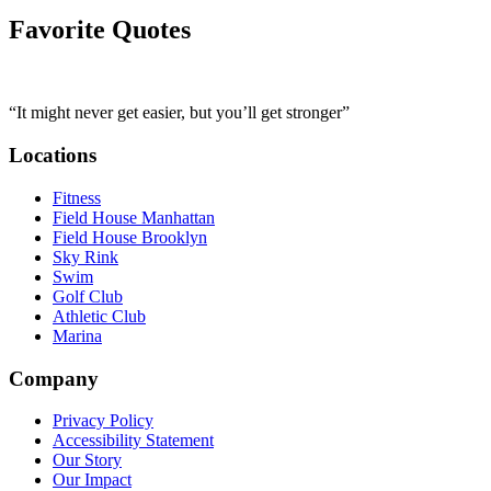
Favorite Quotes
“It might never get easier, but you’ll get stronger”​​​​‌ ‍ ​‍​‍‌‍ ‌ ​‍‌‍‍‌‌‍‌ ‌‍‍‌‌‍ ‍​‍​‍​ ‍‍​‍​‍‌ ​ ‌‍​‌‌‍ ‍‌‍‍‌‌ ‌​‌ ‍‌​‍ ‍‌‍‍‌‌‍ ​‍​‍​‍ ​​‍​‍‌‍‍​‌ ​‍‌‍‌‌‌‍‌‍​‍​‍​ ‍‍​‍​‍‌‍‍​‌ ‌​‌ ‌​‌ ​​‌ ​ ​ ‍‍​‍ ​‍ ‌‍​ ‌‍‍​‌‍‌‌‌‍ ​‌ ​ ‌‍‌‌‌‍​‌‌ ​​‌‍‍‌‌‍‌‌‌ ​‍‌ ​ ​‍ ‍‌ ​ ‌‍​‌‌‍ ‍‌‍‍‌‌ ‌​‌ ‍‌​‍ ‍‌ ​ ‌ ‌​‌ ‌‌‌‍‌​‌‍‍‌‌‍ ​‍ ‌‍‍‌‌‍ ‍‌ ‌​‌‍‌‌‌‍ ‍‌ ‌​​‍ ‌‍‌‌‌‍‌​‌‍‍‌‌ ‌​​‍ ‌‍ ‌‌‍ ‌‍‌​‌‍‌‌​ ‌‌ ​​‌ ​‍‌‍‌‌‌ ​ ‌‍‌‌‌‍ ‍‌ ‌​‌‍​‌‌ ‌​‌‍‍‌‌‍ ‌‍ ‍​ ‍ ‌‍‍‌‌‍‌​​ ‌‌‍‌‌​ ‌​​ ​‌‌‍​‌​ ‌‌​ ​‍​ ‍‌‌‍‌‌​‍ ‌‌‍​‌​ ‌ ​ ​‍​ ‌​​‍ ‌​ ‌​‌‍​‍‌‍‌‌​ ‍‌​‍ ‌‌‍​‌​ ‍​‌‍‌‌​ ​‌​‍ ‌‌‍‌‍​ ​‌​ ‌‍​ ‌​​ ‌‍​ ‌‍‌‍​‍​ ‌‌​ ​‌‌‍​‍​ ​‌​ ‍​​ ‍ ‌ ‌​‌ ‍‌‌ ​​‌‍‌‌​ ‌‌‍​ ‌‍ ‌‍​‌‌‍​ ‌‍‍​​ ‍ ‌ ​​‌‍​‌‌ ‌​‌‍‍​​ ‌‌ ​‌‌ ‌‌‌‍ ‌ ‌​‌‍‌‌‌ ​ ​‍‌‌​ ‌‌‌​​‍‌‌ ‌‍‍ ‌‍‌‌‌ ‍‌​‍‌‌​ ​ ‌​‌​​‍‌‌​ ​ ‌​‌​​‍‌‌​ ​‍​ ​‍‌‍ ‌‌‍​‌‌‍‌ ‌​‍‌‌​ ‌‍ ‌‌​‍‌​‍‌​‍‌‌​ ​‍​ ​‍​‍‌‌​ ‌‌‌​‌​​‍ ‍‌ ​‌‌ ‌‌‌‍ ‌ ‌​‌‍‌‌​‍‌‌​ ‌‌‌​​‍‌‌ ‌‍‍ ‌‍‌‌‌ ‍‌​‍‌‌​ ​ ‌​‌​​‍‌‌​ ​ ‌​‌​​‍‌‌​ ​‍​ ​‍‌‍ ‌‌‌‌​‌ ‌‌​ ‍‌‌‌​‍‌ ‍​‌‍‌ ‌ ​​​‍‌‌​ ​‍​ ​‍​‍‌‌​ ‌‌‌​‌​​‍ ‍‌‍​ ‌‍‍​‌‍‍‌‌‍ ​‌‍‌​‌ ​‍‌‍‌‌‌‍ ‍​‍‌‌​ ‌‌‌​​‍‌‌ ‌‍‍ ‌‍‌‌‌ ‍‌​‍‌‌​ ​ ‌​‌​​‍‌‌​ ​ ‌​‌​​‍‌‌​ ​‍​ ​‍‌ ​ ‌‌‍​‌​​‌‌​ ‍‌‍​‍‌‍‍‌‌ ‌‌‌‍‍ ​‍‌‌​ ​‍​ ​‍​‍‌‌​ ‌‌‌​‌​​‍ ‍‌ ‌​‌‍‌‌‌ ‍​‌ ‌​​ ‌‍​‍‌‍​‌‌ ​ ‌‍‌‌‌‌‌‌‌ ​‍‌‍ ​​ ‌‌‍‍​‌ ‌​‌ ‌​‌ ​​‌ ​ ​‍‌‌​ ​ ‌​​‌​‍‌‌​ ​‍‌​‌‍​‍‌‌​ ​‍‌​‌‍‌‍​ ‌‍‍​‌‍‌‌‌‍ ​‌ ​ ‌‍‌‌‌‍​‌‌ ​​‌‍‍‌‌‍‌‌‌ ​‍‌ ​ ​‍ ‍‌ ​ ‌‍​‌‌‍ ‍‌‍‍‌‌ ‌​‌ ‍‌​‍ ‍‌ ​ ‌ ‌​‌ ‌‌‌‍‌​‌‍‍‌‌‍ ​‍‌‍‌‍‍‌‌‍‌​​ ‌‌‍‌‌​ ‌​​ ​‌‌‍​‌​ ‌‌​ ​‍​ ‍‌‌‍‌‌​‍ ‌‌‍​‌​ ‌ ​ ​‍​ ‌​​‍ ‌​ ‌​‌‍​‍‌‍‌‌​ ‍‌​‍ ‌‌‍​‌​ ‍​‌‍‌‌​ ​‌​‍ ‌‌‍‌‍​ ​‌​ ‌‍​ ‌​​ ‌‍​ ‌‍‌‍​‍​ ‌‌​ ​‌‌‍​‍​ ​‌​ ‍​​‍‌‍‌ ‌​‌ ‍‌‌ ​​‌‍‌‌​ ‌‌‍​ ‌‍ ‌‍​‌‌‍​ ‌‍‍​​‍‌‍‌ ​​‌‍​‌‌ ‌​‌‍‍​​ ‌‌ ​‌‌ ‌‌‌‍ ‌ ‌​‌‍‌‌‌ ​ ​‍‌‌​ ‌‌‌​​‍‌‌ ‌‍‍ ‌‍‌‌‌ ‍‌​‍‌‌​ ​ ‌​‌​​‍‌‌​ ​ ‌​‌​​‍‌‌​ ​‍​ ​‍‌‍ ‌‌‍​‌‌‍‌ ‌​‍‌‌​ ‌‍ ‌‌​‍‌​‍‌​‍‌‌​ ​‍​ ​‍​‍‌‌​ ‌‌‌​‌​​‍ ‍‌ ​‌‌ ‌‌‌‍ ‌ ‌​‌‍‌‌​‍‌‌​ ‌‌‌​​‍‌‌ ‌‍‍ ‌‍‌‌‌ ‍‌​‍‌‌​ ​ ‌​‌​​‍‌‌​ ​ ‌​‌​​‍‌‌​ ​‍​ ​‍‌‍ ‌‌‌‌​‌ ‌‌​ ‍‌‌‌​‍‌ ‍​‌‍‌ ‌ ​​​‍‌‌​ ​‍​ ​‍​‍‌‌​ ‌‌‌​‌​​‍ ‍‌‍​ ‌‍‍​‌‍‍‌‌‍ ​‌‍‌​‌ ​‍‌‍‌‌‌‍ ‍​‍‌‌​ ‌‌‌​​‍‌‌ ‌‍‍ ‌‍‌‌‌ ‍‌​‍‌‌​ ​ ‌​‌​​‍‌‌​ ​ ‌​‌​​‍‌‌​ ​‍​ ​‍‌ ​ ‌‌‍​‌​​‌‌​ ‍‌‍​‍‌‍‍‌‌ ‌‌‌‍‍ ​‍‌‌​ ​‍​ ​‍​‍‌‌​ ‌‌‌​‌​​‍ ‍‌ ‌​‌‍‌‌‌ ‍​‌ ‌​​‍‌‍‌ ​​‌‍‌‌‌ ​‍‌ ​ ‌ ​​‌‍‌‌‌‍​ ‌ ‌​‌‍‍‌‌ ‌‍‌‍‌‌​ ‌‌ ​​‌ ‌‌‌‍​‍‌‍ ​‌‍‍‌‌ ​ ‌‍‍​‌‍‌‌‌‍‌​​‍​‍‌ ‌
Locations​​​​‌ ‍ ​‍​‍‌‍ ‌ ​‍‌‍‍‌‌‍‌ ‌‍‍‌‌‍ ‍​‍​‍​ ‍‍​‍​‍‌ ​ ‌‍​‌‌‍ ‍‌‍‍‌‌ ‌​‌ ‍‌​‍ ‍‌‍‍‌‌‍ ​‍​‍​‍ ​​‍​‍‌‍‍​‌ ​‍‌‍‌‌‌‍‌‍​‍​‍​ ‍‍​‍​‍‌‍‍​‌ ‌​‌ ‌​‌ ​​‌ ​ ​ ‍‍​‍ ​‍ ‌‍​ ‌‍‍​‌‍‌‌‌‍ ​‌ ​ ‌‍‌‌‌‍​‌‌ ​​‌‍‍‌‌‍‌‌‌ ​‍‌ ​ ​‍ ‍‌ ​ ‌‍​‌‌‍ ‍‌‍‍‌‌ ‌​‌ ‍‌​‍ ‍‌ ​ ‌ ‌​‌ ‌‌‌‍‌​‌‍‍‌‌‍ ​‍ ‌‍‍‌‌‍ ‍‌ ‌​‌‍‌‌‌‍ ‍‌ ‌​​‍ ‌‍‌‌‌‍‌​‌‍‍‌‌ ‌​​‍ ‌‍ ‌‌‍ ‌‍‌​‌‍‌‌​ ‌‌ ​​‌ ​‍‌‍‌‌‌ ​ ‌‍‌‌‌‍ ‍‌ ‌​‌‍​‌‌ ‌​‌‍‍‌‌‍ ‌‍ ‍​ ‍ ‌‍‍‌‌‍‌​​ ‌‌‍‌‍‌‍ ‌‍ ‌ ‌​‌‍‌‌‌ ​‍​ ‍ ‌ ‌​‌ ‍‌‌ ​​‌‍‌‌​ ‌‌‍‌‍‌‍ ‌‍ ‌ ‌​‌‍‌‌‌ ​‍​ ‍ ‌ ​​‌‍​‌‌ ‌​‌‍‍​​ ‌‌‍​ ‌‍ ‌‍ ​‌ ‌‌‌‍ ‌‌‍ ‍‌ ​ ​‍‌‌​ ‌‌‌​​‍‌‌ ‌‍‍ ‌‍‌‌‌ ‍‌​‍‌‌​ ​ ‌​‌​​‍‌‌​ ​ ‌​‌​​‍‌‌​ ​‍​ ​‍‌‍‌‌‌‍​‍​ ​‍​ ‍​‌‍​ ​ ‌‌‌‍​ ‌‍​ ‌‍‌‌‌‍​‍‌‍​‌​ ​‌​‍‌‌​ ​‍​ ​‍​‍‌‌​ ‌‌‌​‌​​‍ ‍‌ ‌​‌‍‍‌‌ ‌​‌‍ ​‌‍‌‌​ ‌‍​‍‌‍​‌‌ ​ ‌‍‌‌‌‌‌‌‌ ​‍‌‍ ​​ ‌‌‍‍​‌ ‌​‌ ‌​‌ ​​‌ ​ ​‍‌‌​ ​ ‌​​‌​‍‌‌​ ​‍‌​‌‍​‍‌‌​ ​‍‌​‌‍‌‍​ ‌‍‍​‌‍‌‌‌‍ ​‌ ​ ‌‍‌‌‌‍​‌‌ ​​‌‍‍‌‌‍‌‌‌ ​‍‌ ​ ​‍ ‍‌ ​ ‌‍​‌‌‍ ‍‌‍‍‌‌ ‌​‌ ‍‌​‍ ‍‌ ​ ‌ ‌​‌ ‌‌‌‍‌​‌‍‍‌‌‍ ​‍‌‍‌‍‍‌‌‍‌​​ ‌‌‍‌‍‌‍ ‌‍ ‌ ‌​‌‍‌‌‌ ​‍​‍‌‍‌ ‌​‌ ‍‌‌ ​​‌‍‌‌​ ‌‌‍‌‍‌‍ ‌‍ ‌ ‌​‌‍‌‌‌ ​‍​‍‌‍‌ ​​‌‍​‌‌ ‌​‌‍‍​​ ‌‌‍​ ‌‍ ‌‍ ​‌ ‌‌‌‍ ‌‌‍ ‍‌ ​ ​‍‌‌​ ‌‌‌​​‍‌‌ ‌‍‍ ‌‍‌‌‌ ‍‌​‍‌‌​ ​ ‌​‌​​‍‌‌​ ​ ‌​‌​​‍‌‌​ ​‍​ ​‍‌‍‌‌‌‍​‍​ ​‍​ ‍​‌‍​ ​ ‌‌‌‍​ ‌‍​ ‌‍‌‌‌‍​‍‌‍​‌​ ​‌​‍‌‌​ ​‍​ ​‍​‍‌‌​ ‌‌‌​‌​​‍ ‍‌ ‌​‌‍‍‌‌ ‌​‌‍ ​‌‍‌‌​‍‌‍‌ ​​‌‍‌‌‌ ​‍‌ ​ ‌ ​​‌‍‌‌‌‍​ ‌ ‌​‌‍‍‌‌ ‌‍‌‍‌‌​ ‌‌ ​​‌ ‌‌‌‍​‍‌‍ ​‌‍‍‌‌ ​ ‌‍‍​‌‍‌‌‌‍‌​​‍​‍‌ ‌
Fitness​​​​‌ ‍ ​‍​‍‌‍ ‌ ​‍‌‍‍‌‌‍‌ ‌‍‍‌‌‍ ‍​‍​‍​ ‍‍​‍​‍‌ ​ ‌‍​‌‌‍ ‍‌‍‍‌‌ ‌​‌ ‍‌​‍ ‍‌‍‍‌‌‍ ​‍​‍​‍ ​​‍​‍‌‍‍​‌ ​‍‌‍‌‌‌‍‌‍​‍​‍​ ‍‍​‍​‍‌‍‍​‌ ‌​‌ ‌​‌ ​​‌ ​ ​ ‍‍​‍ ​‍ ‌‍​ ‌‍‍​‌‍‌‌‌‍ ​‌ ​ ‌‍‌‌‌‍​‌‌ ​​‌‍‍‌‌‍‌‌‌ ​‍‌ ​ ​‍ ‍‌ ​ ‌‍​‌‌‍ ‍‌‍‍‌‌ ‌​‌ ‍‌​‍ ‍‌ ​ ‌ ‌​‌ ‌‌‌‍‌​‌‍‍‌‌‍ ​‍ ‌‍‍‌‌‍ ‍‌ ‌​‌‍‌‌‌‍ ‍‌ ‌​​‍ ‌‍‌‌‌‍‌​‌‍‍‌‌ ‌​​‍ ‌‍ ‌‌‍ ‌‍‌​‌‍‌‌​ ‌‌ ​​‌ ​‍‌‍‌‌‌ ​ ‌‍‌‌‌‍ ‍‌ ‌​‌‍​‌‌ ‌​‌‍‍‌‌‍ ‌‍ ‍​ ‍ ‌‍‍‌‌‍‌​​ ‌‌‍‌‍‌‍ ‌‍ ‌ ‌​‌‍‌‌‌ ​‍​ ‍ ‌ ‌​‌ ‍‌‌ ​​‌‍‌‌​ ‌‌‍‌‍‌‍ ‌‍ ‌ ‌​‌‍‌‌‌ ​‍​ ‍ ‌ ​​‌‍​‌‌ ‌​‌‍‍​​ ‌‌‍​ ‌‍ ‌‍ ​‌ ‌‌‌‍ ‌‌‍ ‍‌ ​ ​‍‌‌​ ‌‌‌​​‍‌‌ ‌‍‍ ‌‍‌‌‌ ‍‌​‍‌‌​ ​ ‌​‌​​‍‌‌​ ​ ‌​‌​​‍‌‌​ ​‍​ ​‍‌‍‌‌‌‍​‍​ ​‍​ ‍​‌‍​ ​ ‌‌‌‍​ ‌‍​ ‌‍‌‌‌‍​‍‌‍​‌​ ​‌​‍‌‌​ ​‍​ ​‍​‍‌‌​ ‌‌‌​‌​​‍ ‍‌‍ ​‌‍‍‌‌‍ ‍‌‍‍ ‌ ​ ​‍‌‌​ ‌‌‌​​‍‌‌ ‌‍‍ ‌‍‌‌‌ ‍‌​‍‌‌​ ​ ‌​‌​​‍‌‌​ ​ ‌​‌​​‍‌‌​ ​‍​ ​‍​ ​‍​ ​ ​ ​ ‌‍​ ‌‍‌‌​ ‍​​ ‌‍​ ​‌​ ‌​‌‍​‌‌‍​ ​ ‍‌​‍‌‌​ ​‍​ ​‍​‍‌‌​ ‌‌‌​‌​​‍ ‍‌‍ ‍‌‍​‌‌‍ ‌‌‍‌‌​ ‌‍​‍‌‍​‌‌ ​ ‌‍‌‌‌‌‌‌‌ ​‍‌‍ ​​ ‌‌‍‍​‌ ‌​‌ ‌​‌ ​​‌ ​ ​‍‌‌​ ​ ‌​​‌​‍‌‌​ ​‍‌​‌‍​‍‌‌​ ​‍‌​‌‍‌‍​ ‌‍‍​‌‍‌‌‌‍ ​‌ ​ ‌‍‌‌‌‍​‌‌ ​​‌‍‍‌‌‍‌‌‌ ​‍‌ ​ ​‍ ‍‌ ​ ‌‍​‌‌‍ ‍‌‍‍‌‌ ‌​‌ ‍‌​‍ ‍‌ ​ ‌ ‌​‌ ‌‌‌‍‌​‌‍‍‌‌‍ ​‍‌‍‌‍‍‌‌‍‌​​ ‌‌‍‌‍‌‍ ‌‍ ‌ ‌​‌‍‌‌‌ ​‍​‍‌‍‌ ‌​‌ ‍‌‌ ​​‌‍‌‌​ ‌‌‍‌‍‌‍ ‌‍ ‌ ‌​‌‍‌‌‌ ​‍​‍‌‍‌ ​​‌‍​‌‌ ‌​‌‍‍​​ ‌‌‍​ ‌‍ ‌‍ ​‌ ‌‌‌‍ ‌‌‍ ‍‌ ​ ​‍‌‌​ ‌‌‌​​‍‌‌ ‌‍‍ ‌‍‌‌‌ ‍‌​‍‌‌​ ​ ‌​‌​​‍‌‌​ ​ ‌​‌​​‍‌‌​ ​‍​ ​‍‌‍‌‌‌‍​‍​ ​‍​ ‍​‌‍​ ​ ‌‌‌‍​ ‌‍​ ‌‍‌‌‌‍​‍‌‍​‌​ ​‌​‍‌‌​ ​‍​ ​‍​‍‌‌​ ‌‌‌​‌​​‍ ‍‌‍ ​‌‍‍‌‌‍ ‍‌‍‍ ‌ ​ ​‍‌‌​ ‌‌‌​​‍‌‌ ‌‍‍ ‌‍‌‌‌ ‍‌​‍‌‌​ ​ ‌​‌​​‍‌‌​ ​ ‌​‌​​‍‌‌​ ​‍​ ​‍​ ​‍​ ​ ​ ​ ‌‍​ ‌‍‌‌​ ‍​​ ‌‍​ ​‌​ ‌​‌‍​‌‌‍​ ​ ‍‌​‍‌‌​ ​‍​ ​‍​‍‌‌​ ‌‌‌​‌​​‍ ‍‌‍ ‍‌‍​‌‌‍ ‌‌‍‌‌​‍‌‍‌ ​​‌‍‌‌‌ ​‍‌ ​ ‌ ​​‌‍‌‌‌‍​ ‌ ‌​‌‍‍‌‌ ‌‍‌‍‌‌​ ‌‌ ​​‌ ‌‌‌‍​‍‌‍ ​‌‍‍‌‌ ​ ‌‍‍​‌‍‌‌‌‍‌​​‍​‍‌ ‌
Field House Manhattan​​​​‌ ‍ ​‍​‍‌‍ ‌ ​‍‌‍‍‌‌‍‌ ‌‍‍‌‌‍ ‍​‍​‍​ ‍‍​‍​‍‌ ​ ‌‍​‌‌‍ ‍‌‍‍‌‌ ‌​‌ ‍‌​‍ ‍‌‍‍‌‌‍ ​‍​‍​‍ ​​‍​‍‌‍‍​‌ ​‍‌‍‌‌‌‍‌‍​‍​‍​ ‍‍​‍​‍‌‍‍​‌ ‌​‌ ‌​‌ ​​‌ ​ ​ ‍‍​‍ ​‍ ‌‍​ ‌‍‍​‌‍‌‌‌‍ ​‌ ​ ‌‍‌‌‌‍​‌‌ ​​‌‍‍‌‌‍‌‌‌ ​‍‌ ​ ​‍ ‍‌ ​ ‌‍​‌‌‍ ‍‌‍‍‌‌ ‌​‌ ‍‌​‍ ‍‌ ​ ‌ ‌​‌ ‌‌‌‍‌​‌‍‍‌‌‍ ​‍ ‌‍‍‌‌‍ ‍‌ ‌​‌‍‌‌‌‍ ‍‌ ‌​​‍ ‌‍‌‌‌‍‌​‌‍‍‌‌ ‌​​‍ ‌‍ ‌‌‍ ‌‍‌​‌‍‌‌​ ‌‌ ​​‌ ​‍‌‍‌‌‌ ​ ‌‍‌‌‌‍ ‍‌ ‌​‌‍​‌‌ ‌​‌‍‍‌‌‍ ‌‍ ‍​ ‍ ‌‍‍‌‌‍‌​​ ‌‌‍‌‍‌‍ ‌‍ ‌ ‌​‌‍‌‌‌ ​‍​ ‍ ‌ ‌​‌ ‍‌‌ ​​‌‍‌‌​ ‌‌‍‌‍‌‍ ‌‍ ‌ ‌​‌‍‌‌‌ ​‍​ ‍ ‌ ​​‌‍​‌‌ ‌​‌‍‍​​ ‌‌‍​ ‌‍ ‌‍ ​‌ ‌‌‌‍ ‌‌‍ ‍‌ ​ ​‍‌‌​ ‌‌‌​​‍‌‌ ‌‍‍ ‌‍‌‌‌ ‍‌​‍‌‌​ ​ ‌​‌​​‍‌‌​ ​ ‌​‌​​‍‌‌​ ​‍​ ​‍‌‍‌‌‌‍​‍​ ​‍​ ‍​‌‍​ ​ ‌‌‌‍​ ‌‍​ ‌‍‌‌‌‍​‍‌‍​‌​ ​‌​‍‌‌​ ​‍​ ​‍​‍‌‌​ ‌‌‌​‌​​‍ ‍‌‍ ​‌‍‍‌‌‍ ‍‌‍‍ ‌ ​ ​‍‌‌​ ‌‌‌​​‍‌‌ ‌‍‍ ‌‍‌‌‌ ‍‌​‍‌‌​ ​ ‌​‌​​‍‌‌​ ​ ‌​‌​​‍‌‌​ ​‍​ ​‍​ ​‌​ ​ ​ ​‌‌‍​‍​ ​​​ ​‌‌‍​‌​ ‌ ​ ​‍​ ​‍​ ‌‍​ ‌​​‍‌‌​ ​‍​ ​‍​‍‌‌​ ‌‌‌​‌​​‍ ‍‌‍ ‍‌‍​‌‌‍ ‌‌‍‌‌​ ‌‍​‍‌‍​‌‌ ​ ‌‍‌‌‌‌‌‌‌ ​‍‌‍ ​​ ‌‌‍‍​‌ ‌​‌ ‌​‌ ​​‌ ​ ​‍‌‌​ ​ ‌​​‌​‍‌‌​ ​‍‌​‌‍​‍‌‌​ ​‍‌​‌‍‌‍​ ‌‍‍​‌‍‌‌‌‍ ​‌ ​ ‌‍‌‌‌‍​‌‌ ​​‌‍‍‌‌‍‌‌‌ ​‍‌ ​ ​‍ ‍‌ ​ ‌‍​‌‌‍ ‍‌‍‍‌‌ ‌​‌ ‍‌​‍ ‍‌ ​ ‌ ‌​‌ ‌‌‌‍‌​‌‍‍‌‌‍ ​‍‌‍‌‍‍‌‌‍‌​​ ‌‌‍‌‍‌‍ ‌‍ ‌ ‌​‌‍‌‌‌ ​‍​‍‌‍‌ ‌​‌ ‍‌‌ ​​‌‍‌‌​ ‌‌‍‌‍‌‍ ‌‍ ‌ ‌​‌‍‌‌‌ ​‍​‍‌‍‌ ​​‌‍​‌‌ ‌​‌‍‍​​ ‌‌‍​ ‌‍ ‌‍ ​‌ ‌‌‌‍ ‌‌‍ ‍‌ ​ ​‍‌‌​ ‌‌‌​​‍‌‌ ‌‍‍ ‌‍‌‌‌ ‍‌​‍‌‌​ ​ ‌​‌​​‍‌‌​ ​ ‌​‌​​‍‌‌​ ​‍​ ​‍‌‍‌‌‌‍​‍​ ​‍​ ‍​‌‍​ ​ ‌‌‌‍​ ‌‍​ ‌‍‌‌‌‍​‍‌‍​‌​ ​‌​‍‌‌​ ​‍​ ​‍​‍‌‌​ ‌‌‌​‌​​‍ ‍‌‍ ​‌‍‍‌‌‍ ‍‌‍‍ ‌ ​ ​‍‌‌​ ‌‌‌​​‍‌‌ ‌‍‍ ‌‍‌‌‌ ‍‌​‍‌‌​ ​ ‌​‌​​‍‌‌​ ​ ‌​‌​​‍‌‌​ ​‍​ ​‍​ ​‌​ ​ ​ ​‌‌‍​‍​ ​​​ ​‌‌‍​‌​ ‌ ​ ​‍​ ​‍​ ‌‍​ ‌​​‍‌‌​ ​‍​ ​‍​‍‌‌​ ‌‌‌​‌​​‍ ‍‌‍ ‍‌‍​‌‌‍ ‌‌‍‌‌​‍‌‍‌ ​​‌‍‌‌‌ ​‍‌ ​ ‌ ​​‌‍‌‌‌‍​ ‌ ‌​‌‍‍‌‌ ‌‍‌‍‌‌​ ‌‌ ​​‌ ‌‌‌‍​‍‌‍ ​‌‍‍‌‌ ​ ‌‍‍​‌‍‌‌‌‍‌​​‍​‍‌ ‌
Field House Brooklyn​​​​‌ ‍ ​‍​‍‌‍ ‌ ​‍‌‍‍‌‌‍‌ ‌‍‍‌‌‍ ‍​‍​‍​ ‍‍​‍​‍‌ ​ ‌‍​‌‌‍ ‍‌‍‍‌‌ ‌​‌ ‍‌​‍ ‍‌‍‍‌‌‍ ​‍​‍​‍ ​​‍​‍‌‍‍​‌ ​‍‌‍‌‌‌‍‌‍​‍​‍​ ‍‍​‍​‍‌‍‍​‌ ‌​‌ ‌​‌ ​​‌ ​ ​ ‍‍​‍ ​‍ ‌‍​ ‌‍‍​‌‍‌‌‌‍ ​‌ ​ ‌‍‌‌‌‍​‌‌ ​​‌‍‍‌‌‍‌‌‌ ​‍‌ ​ ​‍ ‍‌ ​ ‌‍​‌‌‍ ‍‌‍‍‌‌ ‌​‌ ‍‌​‍ ‍‌ ​ ‌ ‌​‌ ‌‌‌‍‌​‌‍‍‌‌‍ ​‍ ‌‍‍‌‌‍ ‍‌ ‌​‌‍‌‌‌‍ ‍‌ ‌​​‍ ‌‍‌‌‌‍‌​‌‍‍‌‌ ‌​​‍ ‌‍ ‌‌‍ ‌‍‌​‌‍‌‌​ ‌‌ ​​‌ ​‍‌‍‌‌‌ ​ ‌‍‌‌‌‍ ‍‌ ‌​‌‍​‌‌ ‌​‌‍‍‌‌‍ ‌‍ ‍​ ‍ ‌‍‍‌‌‍‌​​ ‌‌‍‌‍‌‍ ‌‍ ‌ ‌​‌‍‌‌‌ ​‍​ ‍ ‌ ‌​‌ ‍‌‌ ​​‌‍‌‌​ ‌‌‍‌‍‌‍ ‌‍ ‌ ‌​‌‍‌‌‌ ​‍​ ‍ ‌ ​​‌‍​‌‌ ‌​‌‍‍​​ ‌‌‍​ ‌‍ ‌‍ ​‌ ‌‌‌‍ ‌‌‍ ‍‌ ​ ​‍‌‌​ ‌‌‌​​‍‌‌ ‌‍‍ ‌‍‌‌‌ ‍‌​‍‌‌​ ​ ‌​‌​​‍‌‌​ ​ ‌​‌​​‍‌‌​ ​‍​ ​‍‌‍‌‌‌‍​‍​ ​‍​ ‍​‌‍​ ​ ‌‌‌‍​ ‌‍​ ‌‍‌‌‌‍​‍‌‍​‌​ ​‌​‍‌‌​ ​‍​ ​‍​‍‌‌​ ‌‌‌​‌​​‍ ‍‌‍ ​‌‍‍‌‌‍ ‍‌‍‍ ‌ ​ ​‍‌‌​ ‌‌‌​​‍‌‌ ‌‍‍ ‌‍‌‌‌ ‍‌​‍‌‌​ ​ ‌​‌​​‍‌‌​ ​ ‌​‌​​‍‌‌​ ​‍​ ​‍​ ‌‍​ ‍​​ ‌ ‌‍‌​​ ​‌​ ​‍​ ‌‌​ ‌‍​ ​‍​ ​‌‌‍​ ​ ​‌​‍‌‌​ ​‍​ ​‍​‍‌‌​ ‌‌‌​‌​​‍ ‍‌‍ ‍‌‍​‌‌‍ ‌‌‍‌‌​ ‌‍​‍‌‍​‌‌ ​ ‌‍‌‌‌‌‌‌‌ ​‍‌‍ ​​ ‌‌‍‍​‌ ‌​‌ ‌​‌ ​​‌ ​ ​‍‌‌​ ​ ‌​​‌​‍‌‌​ ​‍‌​‌‍​‍‌‌​ ​‍‌​‌‍‌‍​ ‌‍‍​‌‍‌‌‌‍ ​‌ ​ ‌‍‌‌‌‍​‌‌ ​​‌‍‍‌‌‍‌‌‌ ​‍‌ ​ ​‍ ‍‌ ​ ‌‍​‌‌‍ ‍‌‍‍‌‌ ‌​‌ ‍‌​‍ ‍‌ ​ ‌ ‌​‌ ‌‌‌‍‌​‌‍‍‌‌‍ ​‍‌‍‌‍‍‌‌‍‌​​ ‌‌‍‌‍‌‍ ‌‍ ‌ ‌​‌‍‌‌‌ ​‍​‍‌‍‌ ‌​‌ ‍‌‌ ​​‌‍‌‌​ ‌‌‍‌‍‌‍ ‌‍ ‌ ‌​‌‍‌‌‌ ​‍​‍‌‍‌ ​​‌‍​‌‌ ‌​‌‍‍​​ ‌‌‍​ ‌‍ ‌‍ ​‌ ‌‌‌‍ ‌‌‍ ‍‌ ​ ​‍‌‌​ ‌‌‌​​‍‌‌ ‌‍‍ ‌‍‌‌‌ ‍‌​‍‌‌​ ​ ‌​‌​​‍‌‌​ ​ ‌​‌​​‍‌‌​ ​‍​ ​‍‌‍‌‌‌‍​‍​ ​‍​ ‍​‌‍​ ​ ‌‌‌‍​ ‌‍​ ‌‍‌‌‌‍​‍‌‍​‌​ ​‌​‍‌‌​ ​‍​ ​‍​‍‌‌​ ‌‌‌​‌​​‍ ‍‌‍ ​‌‍‍‌‌‍ ‍‌‍‍ ‌ ​ ​‍‌‌​ ‌‌‌​​‍‌‌ ‌‍‍ ‌‍‌‌‌ ‍‌​‍‌‌​ ​ ‌​‌​​‍‌‌​ ​ ‌​‌​​‍‌‌​ ​‍​ ​‍​ ‌‍​ ‍​​ ‌ ‌‍‌​​ ​‌​ ​‍​ ‌‌​ ‌‍​ ​‍​ ​‌‌‍​ ​ ​‌​‍‌‌​ ​‍​ ​‍​‍‌‌​ ‌‌‌​‌​​‍ ‍‌‍ ‍‌‍​‌‌‍ ‌‌‍‌‌​‍‌‍‌ ​​‌‍‌‌‌ ​‍‌ ​ ‌ ​​‌‍‌‌‌‍​ ‌ ‌​‌‍‍‌‌ ‌‍‌‍‌‌​ ‌‌ ​​‌ ‌‌‌‍​‍‌‍ ​‌‍‍‌‌ ​ ‌‍‍​‌‍‌‌‌‍‌​​‍​‍‌ ‌
Sky Rink​​​​‌ ‍ ​‍​‍‌‍ ‌ ​‍‌‍‍‌‌‍‌ ‌‍‍‌‌‍ ‍​‍​‍​ ‍‍​‍​‍‌ ​ ‌‍​‌‌‍ ‍‌‍‍‌‌ ‌​‌ ‍‌​‍ ‍‌‍‍‌‌‍ ​‍​‍​‍ ​​‍​‍‌‍‍​‌ ​‍‌‍‌‌‌‍‌‍​‍​‍​ ‍‍​‍​‍‌‍‍​‌ ‌​‌ ‌​‌ ​​‌ ​ ​ ‍‍​‍ ​‍ ‌‍​ ‌‍‍​‌‍‌‌‌‍ ​‌ ​ ‌‍‌‌‌‍​‌‌ ​​‌‍‍‌‌‍‌‌‌ ​‍‌ ​ ​‍ ‍‌ ​ ‌‍​‌‌‍ ‍‌‍‍‌‌ ‌​‌ ‍‌​‍ ‍‌ ​ ‌ ‌​‌ ‌‌‌‍‌​‌‍‍‌‌‍ ​‍ ‌‍‍‌‌‍ ‍‌ ‌​‌‍‌‌‌‍ ‍‌ ‌​​‍ ‌‍‌‌‌‍‌​‌‍‍‌‌ ‌​​‍ ‌‍ ‌‌‍ ‌‍‌​‌‍‌‌​ ‌‌ ​​‌ ​‍‌‍‌‌‌ ​ ‌‍‌‌‌‍ ‍‌ ‌​‌‍​‌‌ ‌​‌‍‍‌‌‍ ‌‍ ‍​ ‍ ‌‍‍‌‌‍‌​​ ‌‌‍‌‍‌‍ ‌‍ ‌ ‌​‌‍‌‌‌ ​‍​ ‍ ‌ ‌​‌ ‍‌‌ ​​‌‍‌‌​ ‌‌‍‌‍‌‍ ‌‍ ‌ ‌​‌‍‌‌‌ ​‍​ ‍ ‌ ​​‌‍​‌‌ ‌​‌‍‍​​ ‌‌‍​ ‌‍ ‌‍ ​‌ ‌‌‌‍ ‌‌‍ ‍‌ ​ ​‍‌‌​ ‌‌‌​​‍‌‌ ‌‍‍ ‌‍‌‌‌ ‍‌​‍‌‌​ ​ ‌​‌​​‍‌‌​ ​ ‌​‌​​‍‌‌​ ​‍​ ​‍‌‍‌‌‌‍​‍​ ​‍​ ‍​‌‍​ ​ ‌‌‌‍​ ‌‍​ ‌‍‌‌‌‍​‍‌‍​‌​ ​‌​‍‌‌​ ​‍​ ​‍​‍‌‌​ ‌‌‌​‌​​‍ ‍‌‍ ​‌‍‍‌‌‍ ‍‌‍‍ ‌ ​ ​‍‌‌​ ‌‌‌​​‍‌‌ ‌‍‍ ‌‍‌‌‌ ‍‌​‍‌‌​ ​ ‌​‌​​‍‌‌​ ​ ‌​‌​​‍‌‌​ ​‍​ ​‍​ ‌​​ ‌ ‌‍‌‍‌‍‌‍​ ​​​ ‌‍​ ‌‌​ ‌​‌‍‌​‌‍‌​​ ​‌‌‍​‍​‍‌‌​ ​‍​ ​‍​‍‌‌​ ‌‌‌​‌​​‍ ‍‌‍ ‍‌‍​‌‌‍ ‌‌‍‌‌​ ‌‍​‍‌‍​‌‌ ​ ‌‍‌‌‌‌‌‌‌ ​‍‌‍ ​​ ‌‌‍‍​‌ ‌​‌ ‌​‌ ​​‌ ​ ​‍‌‌​ ​ ‌​​‌​‍‌‌​ ​‍‌​‌‍​‍‌‌​ ​‍‌​‌‍‌‍​ ‌‍‍​‌‍‌‌‌‍ ​‌ ​ ‌‍‌‌‌‍​‌‌ ​​‌‍‍‌‌‍‌‌‌ ​‍‌ ​ ​‍ ‍‌ ​ ‌‍​‌‌‍ ‍‌‍‍‌‌ ‌​‌ ‍‌​‍ ‍‌ ​ ‌ ‌​‌ ‌‌‌‍‌​‌‍‍‌‌‍ ​‍‌‍‌‍‍‌‌‍‌​​ ‌‌‍‌‍‌‍ ‌‍ ‌ ‌​‌‍‌‌‌ ​‍​‍‌‍‌ ‌​‌ ‍‌‌ ​​‌‍‌‌​ ‌‌‍‌‍‌‍ ‌‍ ‌ ‌​‌‍‌‌‌ ​‍​‍‌‍‌ ​​‌‍​‌‌ ‌​‌‍‍​​ ‌‌‍​ ‌‍ ‌‍ ​‌ ‌‌‌‍ ‌‌‍ ‍‌ ​ ​‍‌‌​ ‌‌‌​​‍‌‌ ‌‍‍ ‌‍‌‌‌ ‍‌​‍‌‌​ ​ ‌​‌​​‍‌‌​ ​ ‌​‌​​‍‌‌​ ​‍​ ​‍‌‍‌‌‌‍​‍​ ​‍​ ‍​‌‍​ ​ ‌‌‌‍​ ‌‍​ ‌‍‌‌‌‍​‍‌‍​‌​ ​‌​‍‌‌​ ​‍​ ​‍​‍‌‌​ ‌‌‌​‌​​‍ ‍‌‍ ​‌‍‍‌‌‍ ‍‌‍‍ ‌ ​ ​‍‌‌​ ‌‌‌​​‍‌‌ ‌‍‍ ‌‍‌‌‌ ‍‌​‍‌‌​ ​ ‌​‌​​‍‌‌​ ​ ‌​‌​​‍‌‌​ ​‍​ ​‍​ ‌​​ ‌ ‌‍‌‍‌‍‌‍​ ​​​ ‌‍​ ‌‌​ ‌​‌‍‌​‌‍‌​​ ​‌‌‍​‍​‍‌‌​ ​‍​ ​‍​‍‌‌​ ‌‌‌​‌​​‍ ‍‌‍ ‍‌‍​‌‌‍ ‌‌‍‌‌​‍‌‍‌ ​​‌‍‌‌‌ ​‍‌ ​ ‌ ​​‌‍‌‌‌‍​ ‌ ‌​‌‍‍‌‌ ‌‍‌‍‌‌​ ‌‌ ​​‌ ‌‌‌‍​‍‌‍ ​‌‍‍‌‌ ​ ‌‍‍​‌‍‌‌‌‍‌​​‍​‍‌ ‌
Swim​​​​‌ ‍ ​‍​‍‌‍ ‌ ​‍‌‍‍‌‌‍‌ ‌‍‍‌‌‍ ‍​‍​‍​ ‍‍​‍​‍‌ ​ ‌‍​‌‌‍ ‍‌‍‍‌‌ ‌​‌ ‍‌​‍ ‍‌‍‍‌‌‍ ​‍​‍​‍ ​​‍​‍‌‍‍​‌ ​‍‌‍‌‌‌‍‌‍​‍​‍​ ‍‍​‍​‍‌‍‍​‌ ‌​‌ ‌​‌ ​​‌ ​ ​ ‍‍​‍ ​‍ ‌‍​ ‌‍‍​‌‍‌‌‌‍ ​‌ ​ ‌‍‌‌‌‍​‌‌ ​​‌‍‍‌‌‍‌‌‌ ​‍‌ ​ ​‍ ‍‌ ​ ‌‍​‌‌‍ ‍‌‍‍‌‌ ‌​‌ ‍‌​‍ ‍‌ ​ ‌ ‌​‌ ‌‌‌‍‌​‌‍‍‌‌‍ ​‍ ‌‍‍‌‌‍ ‍‌ ‌​‌‍‌‌‌‍ ‍‌ ‌​​‍ ‌‍‌‌‌‍‌​‌‍‍‌‌ ‌​​‍ ‌‍ ‌‌‍ ‌‍‌​‌‍‌‌​ ‌‌ ​​‌ ​‍‌‍‌‌‌ ​ ‌‍‌‌‌‍ ‍‌ ‌​‌‍​‌‌ ‌​‌‍‍‌‌‍ ‌‍ ‍​ ‍ ‌‍‍‌‌‍‌​​ ‌‌‍‌‍‌‍ ‌‍ ‌ ‌​‌‍‌‌‌ ​‍​ ‍ ‌ ‌​‌ ‍‌‌ ​​‌‍‌‌​ ‌‌‍‌‍‌‍ ‌‍ ‌ ‌​‌‍‌‌‌ ​‍​ ‍ ‌ ​​‌‍​‌‌ ‌​‌‍‍​​ ‌‌‍​ ‌‍ ‌‍ ​‌ ‌‌‌‍ ‌‌‍ ‍‌ ​ ​‍‌‌​ ‌‌‌​​‍‌‌ ‌‍‍ ‌‍‌‌‌ ‍‌​‍‌‌​ ​ ‌​‌​​‍‌‌​ ​ ‌​‌​​‍‌‌​ ​‍​ ​‍‌‍‌‌‌‍​‍​ ​‍​ ‍​‌‍​ ​ ‌‌‌‍​ ‌‍​ ‌‍‌‌‌‍​‍‌‍​‌​ ​‌​‍‌‌​ ​‍​ ​‍​‍‌‌​ ‌‌‌​‌​​‍ ‍‌‍ ​‌‍‍‌‌‍ ‍‌‍‍ ‌ ​ ​‍‌‌​ ‌‌‌​​‍‌‌ ‌‍‍ ‌‍‌‌‌ ‍‌​‍‌‌​ ​ ‌​‌​​‍‌‌​ ​ ‌​‌​​‍‌‌​ ​‍​ ​‍‌‍‌‍‌‍‌‍​ ​​​ ‌‌​ ‌‌​ ‌​​ ​‍‌‍​ ​ ​‌​ ​ ‌‍​ ‌‍​‌‌‍​ ‌‍‌‌​ ‌‍​ ​‌​ ​ ‌‍​ ‌‍​‍​ ‌​​ ‍​‌‍‌​​ ‍​​ ‌‍​ ‌‌‌‍​‍​ ‌​​ ‌​​ ​‌​ ‍‌​ ‍‌‌‍​ ​‍‌‌​ ​‍​ ​‍​‍‌‌​ ‌‌‌​‌​​‍ ‍‌‍ ‍‌‍​‌‌‍ ‌‌‍‌‌​ ‌‍​‍‌‍​‌‌ ​ ‌‍‌‌‌‌‌‌‌ ​‍‌‍ ​​ ‌‌‍‍​‌ ‌​‌ ‌​‌ ​​‌ ​ ​‍‌‌​ ​ ‌​​‌​‍‌‌​ ​‍‌​‌‍​‍‌‌​ ​‍‌​‌‍‌‍​ ‌‍‍​‌‍‌‌‌‍ ​‌ ​ ‌‍‌‌‌‍​‌‌ ​​‌‍‍‌‌‍‌‌‌ ​‍‌ ​ ​‍ ‍‌ ​ ‌‍​‌‌‍ ‍‌‍‍‌‌ ‌​‌ ‍‌​‍ ‍‌ ​ ‌ ‌​‌ ‌‌‌‍‌​‌‍‍‌‌‍ ​‍‌‍‌‍‍‌‌‍‌​​ ‌‌‍‌‍‌‍ ‌‍ ‌ ‌​‌‍‌‌‌ ​‍​‍‌‍‌ ‌​‌ ‍‌‌ ​​‌‍‌‌​ ‌‌‍‌‍‌‍ ‌‍ ‌ ‌​‌‍‌‌‌ ​‍​‍‌‍‌ ​​‌‍​‌‌ ‌​‌‍‍​​ ‌‌‍​ ‌‍ ‌‍ ​‌ ‌‌‌‍ ‌‌‍ ‍‌ ​ ​‍‌‌​ ‌‌‌​​‍‌‌ ‌‍‍ ‌‍‌‌‌ ‍‌​‍‌‌​ ​ ‌​‌​​‍‌‌​ ​ ‌​‌​​‍‌‌​ ​‍​ ​‍‌‍‌‌‌‍​‍​ ​‍​ ‍​‌‍​ ​ ‌‌‌‍​ ‌‍​ ‌‍‌‌‌‍​‍‌‍​‌​ ​‌​‍‌‌​ ​‍​ ​‍​‍‌‌​ ‌‌‌​‌​​‍ ‍‌‍ ​‌‍‍‌‌‍ ‍‌‍‍ ‌ ​ ​‍‌‌​ ‌‌‌​​‍‌‌ ‌‍‍ ‌‍‌‌‌ ‍‌​‍‌‌​ ​ ‌​‌​​‍‌‌​ ​ ‌​‌​​‍‌‌​ ​‍​ ​‍‌‍‌‍‌‍‌‍​ ​​​ ‌‌​ ‌‌​ ‌​​ ​‍‌‍​ ​ ​‌​ ​ ‌‍​ ‌‍​‌‌‍​ ‌‍‌‌​ ‌‍​ ​‌​ ​ ‌‍​ ‌‍​‍​ ‌​​ ‍​‌‍‌​​ ‍​​ ‌‍​ ‌‌‌‍​‍​ ‌​​ ‌​​ ​‌​ ‍‌​ ‍‌‌‍​ ​‍‌‌​ ​‍​ ​‍​‍‌‌​ ‌‌‌​‌​​‍ ‍‌‍ ‍‌‍​‌‌‍ ‌‌‍‌‌​‍‌‍‌ ​​‌‍‌‌‌ ​‍‌ ​ ‌ ​​‌‍‌‌‌‍​ ‌ ‌​‌‍‍‌‌ ‌‍‌‍‌‌​ ‌‌ ​​‌ ‌‌‌‍​‍‌‍ ​‌‍‍‌‌ ​ ‌‍‍​‌‍‌‌‌‍‌​​‍​‍‌ ‌
Golf Club​​​​‌ ‍ ​‍​‍‌‍ ‌ ​‍‌‍‍‌‌‍‌ ‌‍‍‌‌‍ ‍​‍​‍​ ‍‍​‍​‍‌ ​ ‌‍​‌‌‍ ‍‌‍‍‌‌ ‌​‌ ‍‌​‍ ‍‌‍‍‌‌‍ ​‍​‍​‍ ​​‍​‍‌‍‍​‌ ​‍‌‍‌‌‌‍‌‍​‍​‍​ ‍‍​‍​‍‌‍‍​‌ ‌​‌ ‌​‌ ​​‌ ​ ​ ‍‍​‍ ​‍ ‌‍​ ‌‍‍​‌‍‌‌‌‍ ​‌ ​ ‌‍‌‌‌‍​‌‌ ​​‌‍‍‌‌‍‌‌‌ ​‍‌ ​ ​‍ ‍‌ ​ ‌‍​‌‌‍ ‍‌‍‍‌‌ ‌​‌ ‍‌​‍ ‍‌ ​ ‌ ‌​‌ ‌‌‌‍‌​‌‍‍‌‌‍ ​‍ ‌‍‍‌‌‍ ‍‌ ‌​‌‍‌‌‌‍ ‍‌ ‌​​‍ ‌‍‌‌‌‍‌​‌‍‍‌‌ ‌​​‍ ‌‍ ‌‌‍ ‌‍‌​‌‍‌‌​ ‌‌ ​​‌ ​‍‌‍‌‌‌ ​ ‌‍‌‌‌‍ ‍‌ ‌​‌‍​‌‌ ‌​‌‍‍‌‌‍ ‌‍ ‍​ ‍ ‌‍‍‌‌‍‌​​ ‌‌‍‌‍‌‍ ‌‍ ‌ ‌​‌‍‌‌‌ ​‍​ ‍ ‌ ‌​‌ ‍‌‌ ​​‌‍‌‌​ ‌‌‍‌‍‌‍ ‌‍ ‌ ‌​‌‍‌‌‌ ​‍​ ‍ ‌ ​​‌‍​‌‌ ‌​‌‍‍​​ ‌‌‍​ ‌‍ ‌‍ ​‌ ‌‌‌‍ ‌‌‍ ‍‌ ​ ​‍‌‌​ ‌‌‌​​‍‌‌ ‌‍‍ ‌‍‌‌‌ ‍‌​‍‌‌​ ​ ‌​‌​​‍‌‌​ ​ ‌​‌​​‍‌‌​ ​‍​ ​‍‌‍‌‌‌‍​‍​ ​‍​ ‍​‌‍​ ​ ‌‌‌‍​ ‌‍​ ‌‍‌‌‌‍​‍‌‍​‌​ ​‌​‍‌‌​ ​‍​ ​‍​‍‌‌​ ‌‌‌​‌​​‍ ‍‌‍ ​‌‍‍‌‌‍ ‍‌‍‍ ‌ ​ ​‍‌‌​ ‌‌‌​​‍‌‌ ‌‍‍ ‌‍‌‌‌ ‍‌​‍‌‌​ ​ ‌​‌​​‍‌‌​ ​ ‌​‌​​‍‌‌​ ​‍​ ​‍​ ‌​‌‍‌‌​ ‌‍‌‍‌​​ ​‍​ ‌‍​ ​‍‌‍‌‍‌‍​‌‌‍​ ‌‍​ ‌‍​ ​‍‌‌​ ​‍​ ​‍​‍‌‌​ ‌‌‌​‌​​‍ ‍‌‍ ‍‌‍​‌‌‍ ‌‌‍‌‌​ ‌‍​‍‌‍​‌‌ ​ ‌‍‌‌‌‌‌‌‌ ​‍‌‍ ​​ ‌‌‍‍​‌ ‌​‌ ‌​‌ ​​‌ ​ ​‍‌‌​ ​ ‌​​‌​‍‌‌​ ​‍‌​‌‍​‍‌‌​ ​‍‌​‌‍‌‍​ ‌‍‍​‌‍‌‌‌‍ ​‌ ​ ‌‍‌‌‌‍​‌‌ ​​‌‍‍‌‌‍‌‌‌ ​‍‌ ​ ​‍ ‍‌ ​ ‌‍​‌‌‍ ‍‌‍‍‌‌ ‌​‌ ‍‌​‍ ‍‌ ​ ‌ ‌​‌ ‌‌‌‍‌​‌‍‍‌‌‍ ​‍‌‍‌‍‍‌‌‍‌​​ ‌‌‍‌‍‌‍ ‌‍ ‌ ‌​‌‍‌‌‌ ​‍​‍‌‍‌ ‌​‌ ‍‌‌ ​​‌‍‌‌​ ‌‌‍‌‍‌‍ ‌‍ ‌ ‌​‌‍‌‌‌ ​‍​‍‌‍‌ ​​‌‍​‌‌ ‌​‌‍‍​​ ‌‌‍​ ‌‍ ‌‍ ​‌ ‌‌‌‍ ‌‌‍ ‍‌ ​ ​‍‌‌​ ‌‌‌​​‍‌‌ ‌‍‍ ‌‍‌‌‌ ‍‌​‍‌‌​ ​ ‌​‌​​‍‌‌​ ​ ‌​‌​​‍‌‌​ ​‍​ ​‍‌‍‌‌‌‍​‍​ ​‍​ ‍​‌‍​ ​ ‌‌‌‍​ ‌‍​ ‌‍‌‌‌‍​‍‌‍​‌​ ​‌​‍‌‌​ ​‍​ ​‍​‍‌‌​ ‌‌‌​‌​​‍ ‍‌‍ ​‌‍‍‌‌‍ ‍‌‍‍ ‌ ​ ​‍‌‌​ ‌‌‌​​‍‌‌ ‌‍‍ ‌‍‌‌‌ ‍‌​‍‌‌​ ​ ‌​‌​​‍‌‌​ ​ ‌​‌​​‍‌‌​ ​‍​ ​‍​ ‌​‌‍‌‌​ ‌‍‌‍‌​​ ​‍​ ‌‍​ ​‍‌‍‌‍‌‍​‌‌‍​ ‌‍​ ‌‍​ ​‍‌‌​ ​‍​ ​‍​‍‌‌​ ‌‌‌​‌​​‍ ‍‌‍ ‍‌‍​‌‌‍ ‌‌‍‌‌​‍‌‍‌ ​​‌‍‌‌‌ ​‍‌ ​ ‌ ​​‌‍‌‌‌‍​ ‌ ‌​‌‍‍‌‌ ‌‍‌‍‌‌​ ‌‌ ​​‌ ‌‌‌‍​‍‌‍ ​‌‍‍‌‌ ​ ‌‍‍​‌‍‌‌‌‍‌​​‍​‍‌ ‌
Athletic Club​​​​‌ ‍ ​‍​‍‌‍ ‌ ​‍‌‍‍‌‌‍‌ ‌‍‍‌‌‍ ‍​‍​‍​ ‍‍​‍​‍‌ ​ ‌‍​‌‌‍ ‍‌‍‍‌‌ ‌​‌ ‍‌​‍ ‍‌‍‍‌‌‍ ​‍​‍​‍ ​​‍​‍‌‍‍​‌ ​‍‌‍‌‌‌‍‌‍​‍​‍​ ‍‍​‍​‍‌‍‍​‌ ‌​‌ ‌​‌ ​​‌ ​ ​ ‍‍​‍ ​‍ ‌‍​ ‌‍‍​‌‍‌‌‌‍ ​‌ ​ ‌‍‌‌‌‍​‌‌ ​​‌‍‍‌‌‍‌‌‌ ​‍‌ ​ ​‍ ‍‌ ​ ‌‍​‌‌‍ ‍‌‍‍‌‌ ‌​‌ ‍‌​‍ ‍‌ ​ ‌ ‌​‌ ‌‌‌‍‌​‌‍‍‌‌‍ ​‍ ‌‍‍‌‌‍ ‍‌ ‌​‌‍‌‌‌‍ ‍‌ ‌​​‍ ‌‍‌‌‌‍‌​‌‍‍‌‌ ‌​​‍ ‌‍ ‌‌‍ ‌‍‌​‌‍‌‌​ ‌‌ ​​‌ ​‍‌‍‌‌‌ ​ ‌‍‌‌‌‍ ‍‌ ‌​‌‍​‌‌ ‌​‌‍‍‌‌‍ ‌‍ ‍​ ‍ ‌‍‍‌‌‍‌​​ ‌‌‍‌‍‌‍ ‌‍ ‌ ‌​‌‍‌‌‌ ​‍​ ‍ ‌ ‌​‌ ‍‌‌ ​​‌‍‌‌​ ‌‌‍‌‍‌‍ ‌‍ ‌ ‌​‌‍‌‌‌ ​‍​ ‍ ‌ ​​‌‍​‌‌ ‌​‌‍‍​​ ‌‌‍​ ‌‍ ‌‍ ​‌ ‌‌‌‍ ‌‌‍ ‍‌ ​ ​‍‌‌​ ‌‌‌​​‍‌‌ ‌‍‍ ‌‍‌‌‌ ‍‌​‍‌‌​ ​ ‌​‌​​‍‌‌​ ​ ‌​‌​​‍‌‌​ ​‍​ ​‍‌‍‌‌‌‍​‍​ ​‍​ ‍​‌‍​ ​ ‌‌‌‍​ ‌‍​ ‌‍‌‌‌‍​‍‌‍​‌​ ​‌​‍‌‌​ ​‍​ ​‍​‍‌‌​ ‌‌‌​‌​​‍ ‍‌‍ ​‌‍‍‌‌‍ ‍‌‍‍ ‌ ​ ​‍‌‌​ ‌‌‌​​‍‌‌ ‌‍‍ ‌‍‌‌‌ ‍‌​‍‌‌​ ​ ‌​‌​​‍‌‌​ ​ ‌​‌​​‍‌‌​ ​‍​ ​‍​ ‍​‌‍​‌​ ​ ​ ‌​‌‍​‌​ ‌ ‌‍‌​‌‍​‌​ ​ ​ ‍​‌‍‌‌‌‍​ ​‍‌‌​ ​‍​ ​‍​‍‌‌​ ‌‌‌​‌​​‍ ‍‌‍ ‍‌‍​‌‌‍ ‌‌‍‌‌​ ‌‍​‍‌‍​‌‌ ​ ‌‍‌‌‌‌‌‌‌ ​‍‌‍ ​​ ‌‌‍‍​‌ ‌​‌ ‌​‌ ​​‌ ​ ​‍‌‌​ ​ ‌​​‌​‍‌‌​ ​‍‌​‌‍​‍‌‌​ ​‍‌​‌‍‌‍​ ‌‍‍​‌‍‌‌‌‍ ​‌ ​ ‌‍‌‌‌‍​‌‌ ​​‌‍‍‌‌‍‌‌‌ ​‍‌ ​ ​‍ ‍‌ ​ ‌‍​‌‌‍ ‍‌‍‍‌‌ ‌​‌ ‍‌​‍ ‍‌ ​ ‌ ‌​‌ ‌‌‌‍‌​‌‍‍‌‌‍ ​‍‌‍‌‍‍‌‌‍‌​​ ‌‌‍‌‍‌‍ ‌‍ ‌ ‌​‌‍‌‌‌ ​‍​‍‌‍‌ ‌​‌ ‍‌‌ ​​‌‍‌‌​ ‌‌‍‌‍‌‍ ‌‍ ‌ ‌​‌‍‌‌‌ ​‍​‍‌‍‌ ​​‌‍​‌‌ ‌​‌‍‍​​ ‌‌‍​ ‌‍ ‌‍ ​‌ ‌‌‌‍ ‌‌‍ ‍‌ ​ ​‍‌‌​ ‌‌‌​​‍‌‌ ‌‍‍ ‌‍‌‌‌ ‍‌​‍‌‌​ ​ ‌​‌​​‍‌‌​ ​ ‌​‌​​‍‌‌​ ​‍​ ​‍‌‍‌‌‌‍​‍​ ​‍​ ‍​‌‍​ ​ ‌‌‌‍​ ‌‍​ ‌‍‌‌‌‍​‍‌‍​‌​ ​‌​‍‌‌​ ​‍​ ​‍​‍‌‌​ ‌‌‌​‌​​‍ ‍‌‍ ​‌‍‍‌‌‍ ‍‌‍‍ ‌ ​ ​‍‌‌​ ‌‌‌​​‍‌‌ ‌‍‍ ‌‍‌‌‌ ‍‌​‍‌‌​ ​ ‌​‌​​‍‌‌​ ​ ‌​‌​​‍‌‌​ ​‍​ ​‍​ ‍​‌‍​‌​ ​ ​ ‌​‌‍​‌​ ‌ ‌‍‌​‌‍​‌​ ​ ​ ‍​‌‍‌‌‌‍​ ​‍‌‌​ ​‍​ ​‍​‍‌‌​ ‌‌‌​‌​​‍ ‍‌‍ ‍‌‍​‌‌‍ ‌‌‍‌‌​‍‌‍‌ ​​‌‍‌‌‌ ​‍‌ ​ ‌ ​​‌‍‌‌‌‍​ ‌ ‌​‌‍‍‌‌ ‌‍‌‍‌‌​ ‌‌ ​​‌ ‌‌‌‍​‍‌‍ ​‌‍‍‌‌ ​ ‌‍‍​‌‍‌‌‌‍‌​​‍​‍‌ ‌
Marina​​​​‌ ‍ ​‍​‍‌‍ ‌ ​‍‌‍‍‌‌‍‌ ‌‍‍‌‌‍ ‍​‍​‍​ ‍‍​‍​‍‌ ​ ‌‍​‌‌‍ ‍‌‍‍‌‌ ‌​‌ ‍‌​‍ ‍‌‍‍‌‌‍ ​‍​‍​‍ ​​‍​‍‌‍‍​‌ ​‍‌‍‌‌‌‍‌‍​‍​‍​ ‍‍​‍​‍‌‍‍​‌ ‌​‌ ‌​‌ ​​‌ ​ ​ ‍‍​‍ ​‍ ‌‍​ ‌‍‍​‌‍‌‌‌‍ ​‌ ​ ‌‍‌‌‌‍​‌‌ ​​‌‍‍‌‌‍‌‌‌ ​‍‌ ​ ​‍ ‍‌ ​ ‌‍​‌‌‍ ‍‌‍‍‌‌ ‌​‌ ‍‌​‍ ‍‌ ​ ‌ ‌​‌ ‌‌‌‍‌​‌‍‍‌‌‍ ​‍ ‌‍‍‌‌‍ ‍‌ ‌​‌‍‌‌‌‍ ‍‌ ‌​​‍ ‌‍‌‌‌‍‌​‌‍‍‌‌ ‌​​‍ ‌‍ ‌‌‍ ‌‍‌​‌‍‌‌​ ‌‌ ​​‌ ​‍‌‍‌‌‌ ​ ‌‍‌‌‌‍ ‍‌ ‌​‌‍​‌‌ ‌​‌‍‍‌‌‍ ‌‍ ‍​ ‍ ‌‍‍‌‌‍‌​​ ‌‌‍‌‍‌‍ ‌‍ ‌ ‌​‌‍‌‌‌ ​‍​ ‍ ‌ ‌​‌ ‍‌‌ ​​‌‍‌‌​ ‌‌‍‌‍‌‍ ‌‍ ‌ ‌​‌‍‌‌‌ ​‍​ ‍ ‌ ​​‌‍​‌‌ ‌​‌‍‍​​ ‌‌‍​ ‌‍ ‌‍ ​‌ ‌‌‌‍ ‌‌‍ ‍‌ ​ ​‍‌‌​ ‌‌‌​​‍‌‌ ‌‍‍ ‌‍‌‌‌ ‍‌​‍‌‌​ ​ ‌​‌​​‍‌‌​ ​ ‌​‌​​‍‌‌​ ​‍​ ​‍‌‍‌‌‌‍​‍​ ​‍​ ‍​‌‍​ ​ ‌‌‌‍​ ‌‍​ ‌‍‌‌‌‍​‍‌‍​‌​ ​‌​‍‌‌​ ​‍​ ​‍​‍‌‌​ ‌‌‌​‌​​‍ ‍‌‍ ​‌‍‍‌‌‍ ‍‌‍‍ ‌ ​ ​‍‌‌​ ‌‌‌​​‍‌‌ ‌‍‍ ‌‍‌‌‌ ‍‌​‍‌‌​ ​ ‌​‌​​‍‌‌​ ​ ‌​‌​​‍‌‌​ ​‍​ ​‍​ ‌‍​ ‌‌​ ‌‍​ ‌‌‌‍‌‌‌‍‌‍‌‍​‌​ ​​​ ‌‍​ ‌‌​ ‌​‌‍‌​​‍‌‌​ ​‍​ ​‍​‍‌‌​ ‌‌‌​‌​​‍ ‍‌‍ ‍‌‍​‌‌‍ ‌‌‍‌‌​ ‌‍​‍‌‍​‌‌ ​ ‌‍‌‌‌‌‌‌‌ ​‍‌‍ ​​ ‌‌‍‍​‌ ‌​‌ ‌​‌ ​​‌ ​ ​‍‌‌​ ​ ‌​​‌​‍‌‌​ ​‍‌​‌‍​‍‌‌​ ​‍‌​‌‍‌‍​ ‌‍‍​‌‍‌‌‌‍ ​‌ ​ ‌‍‌‌‌‍​‌‌ ​​‌‍‍‌‌‍‌‌‌ ​‍‌ ​ ​‍ ‍‌ ​ ‌‍​‌‌‍ ‍‌‍‍‌‌ ‌​‌ ‍‌​‍ ‍‌ ​ ‌ ‌​‌ ‌‌‌‍‌​‌‍‍‌‌‍ ​‍‌‍‌‍‍‌‌‍‌​​ ‌‌‍‌‍‌‍ ‌‍ ‌ ‌​‌‍‌‌‌ ​‍​‍‌‍‌ ‌​‌ ‍‌‌ ​​‌‍‌‌​ ‌‌‍‌‍‌‍ ‌‍ ‌ ‌​‌‍‌‌‌ ​‍​‍‌‍‌ ​​‌‍​‌‌ ‌​‌‍‍​​ ‌‌‍​ ‌‍ ‌‍ ​‌ ‌‌‌‍ ‌‌‍ ‍‌ ​ ​‍‌‌​ ‌‌‌​​‍‌‌ ‌‍‍ ‌‍‌‌‌ ‍‌​‍‌‌​ ​ ‌​‌​​‍‌‌​ ​ ‌​‌​​‍‌‌​ ​‍​ ​‍‌‍‌‌‌‍​‍​ ​‍​ ‍​‌‍​ ​ ‌‌‌‍​ ‌‍​ ‌‍‌‌‌‍​‍‌‍​‌​ ​‌​‍‌‌​ ​‍​ ​‍​‍‌‌​ ‌‌‌​‌​​‍ ‍‌‍ ​‌‍‍‌‌‍ ‍‌‍‍ ‌ ​ ​‍‌‌​ ‌‌‌​​‍‌‌ ‌‍‍ ‌‍‌‌‌ ‍‌​‍‌‌​ ​ ‌​‌​​‍‌‌​ ​ ‌​‌​​‍‌‌​ ​‍​ ​‍​ ‌‍​ ‌‌​ ‌‍​ ‌‌‌‍‌‌‌‍‌‍‌‍​‌​ ​​​ ‌‍​ ‌‌​ ‌​‌‍‌​​‍‌‌​ ​‍​ ​‍​‍‌‌​ ‌‌‌​‌​​‍ ‍‌‍ ‍‌‍​‌‌‍ ‌‌‍‌‌​‍‌‍‌ ​​‌‍‌‌‌ ​‍‌ ​ ‌ ​​‌‍‌‌‌‍​ ‌ ‌​‌‍‍‌‌ ‌‍‌‍‌‌​ ‌‌ ​​‌ ‌‌‌‍​‍‌‍ ​‌‍‍‌‌ ​ ‌‍‍​‌‍‌‌‌‍‌​​‍​‍‌ ‌
Company​​​​‌ ‍ ​‍​‍‌‍ ‌ ​‍‌‍‍‌‌‍‌ ‌‍‍‌‌‍ ‍​‍​‍​ ‍‍​‍​‍‌ ​ ‌‍​‌‌‍ ‍‌‍‍‌‌ ‌​‌ ‍‌​‍ ‍‌‍‍‌‌‍ ​‍​‍​‍ ​​‍​‍‌‍‍​‌ ​‍‌‍‌‌‌‍‌‍​‍​‍​ ‍‍​‍​‍‌‍‍​‌ ‌​‌ ‌​‌ ​​‌ ​ ​ ‍‍​‍ ​‍ ‌‍​ ‌‍‍​‌‍‌‌‌‍ ​‌ ​ ‌‍‌‌‌‍​‌‌ ​​‌‍‍‌‌‍‌‌‌ ​‍‌ ​ ​‍ ‍‌ ​ ‌‍​‌‌‍ ‍‌‍‍‌‌ ‌​‌ ‍‌​‍ ‍‌ ​ ‌ ‌​‌ ‌‌‌‍‌​‌‍‍‌‌‍ ​‍ ‌‍‍‌‌‍ ‍‌ ‌​‌‍‌‌‌‍ ‍‌ ‌​​‍ ‌‍‌‌‌‍‌​‌‍‍‌‌ ‌​​‍ ‌‍ ‌‌‍ ‌‍‌​‌‍‌‌​ ‌‌ ​​‌ ​‍‌‍‌‌‌ ​ ‌‍‌‌‌‍ ‍‌ ‌​‌‍​‌‌ ‌​‌‍‍‌‌‍ ‌‍ ‍​ ‍ ‌‍‍‌‌‍‌​​ ‌‌‍‌‍‌‍ ‌‍ ‌ ‌​‌‍‌‌‌ ​‍​ ‍ ‌ ‌​‌ ‍‌‌ ​​‌‍‌‌​ ‌‌‍‌‍‌‍ ‌‍ ‌ ‌​‌‍‌‌‌ ​‍​ ‍ ‌ ​​‌‍​‌‌ ‌​‌‍‍​​ ‌‌‍​ ‌‍ ‌‍ ​‌ ‌‌‌‍ ‌‌‍ ‍‌ ​ ​‍‌‌​ ‌‌‌​​‍‌‌ ‌‍‍ ‌‍‌‌‌ ‍‌​‍‌‌​ ​ ‌​‌​​‍‌‌​ ​ ‌​‌​​‍‌‌​ ​‍​ ​‍‌‍​ ​ ​ ​ ‌​​ ​​‌‍​ ​ ‌‍‌‍‌​​ ‌​‌‍‌‍‌‍‌‌‌‍‌‌‌‍‌​​‍‌‌​ ​‍​ ​‍​‍‌‌​ ‌‌‌​‌​​‍ ‍‌ ‌​‌‍‍‌‌ ‌​‌‍ ​‌‍‌‌​ ‌‍​‍‌‍​‌‌ ​ ‌‍‌‌‌‌‌‌‌ ​‍‌‍ ​​ ‌‌‍‍​‌ ‌​‌ ‌​‌ ​​‌ ​ ​‍‌‌​ ​ ‌​​‌​‍‌‌​ ​‍‌​‌‍​‍‌‌​ ​‍‌​‌‍‌‍​ ‌‍‍​‌‍‌‌‌‍ ​‌ ​ ‌‍‌‌‌‍​‌‌ ​​‌‍‍‌‌‍‌‌‌ ​‍‌ ​ ​‍ ‍‌ ​ ‌‍​‌‌‍ ‍‌‍‍‌‌ ‌​‌ ‍‌​‍ ‍‌ ​ ‌ ‌​‌ ‌‌‌‍‌​‌‍‍‌‌‍ ​‍‌‍‌‍‍‌‌‍‌​​ ‌‌‍‌‍‌‍ ‌‍ ‌ ‌​‌‍‌‌‌ ​‍​‍‌‍‌ ‌​‌ ‍‌‌ ​​‌‍‌‌​ ‌‌‍‌‍‌‍ ‌‍ ‌ ‌​‌‍‌‌‌ ​‍​‍‌‍‌ ​​‌‍​‌‌ ‌​‌‍‍​​ ‌‌‍​ ‌‍ ‌‍ ​‌ ‌‌‌‍ ‌‌‍ ‍‌ ​ ​‍‌‌​ ‌‌‌​​‍‌‌ ‌‍‍ ‌‍‌‌‌ ‍‌​‍‌‌​ ​ ‌​‌​​‍‌‌​ ​ ‌​‌​​‍‌‌​ ​‍​ ​‍‌‍​ ​ ​ ​ ‌​​ ​​‌‍​ ​ ‌‍‌‍‌​​ ‌​‌‍‌‍‌‍‌‌‌‍‌‌‌‍‌​​‍‌‌​ ​‍​ ​‍​‍‌‌​ ‌‌‌​‌​​‍ ‍‌ ‌​‌‍‍‌‌ ‌​‌‍ ​‌‍‌‌​‍‌‍‌ ​​‌‍‌‌‌ ​‍‌ ​ ‌ ​​‌‍‌‌‌‍​ ‌ ‌​‌‍‍‌‌ ‌‍‌‍‌‌​ ‌‌ ​​‌ ‌‌‌‍​‍‌‍ ​‌‍‍‌‌ ​ ‌‍‍​‌‍‌‌‌‍‌​​‍​‍‌ ‌
Privacy Policy​​​​‌ ‍ ​‍​‍‌‍ ‌ ​‍‌‍‍‌‌‍‌ ‌‍‍‌‌‍ ‍​‍​‍​ ‍‍​‍​‍‌ ​ ‌‍​‌‌‍ ‍‌‍‍‌‌ ‌​‌ ‍‌​‍ ‍‌‍‍‌‌‍ ​‍​‍​‍ ​​‍​‍‌‍‍​‌ ​‍‌‍‌‌‌‍‌‍​‍​‍​ ‍‍​‍​‍‌‍‍​‌ ‌​‌ ‌​‌ ​​‌ ​ ​ ‍‍​‍ ​‍ ‌‍​ ‌‍‍​‌‍‌‌‌‍ ​‌ ​ ‌‍‌‌‌‍​‌‌ ​​‌‍‍‌‌‍‌‌‌ ​‍‌ ​ ​‍ ‍‌ ​ ‌‍​‌‌‍ ‍‌‍‍‌‌ ‌​‌ ‍‌​‍ ‍‌ ​ ‌ ‌​‌ ‌‌‌‍‌​‌‍‍‌‌‍ ​‍ ‌‍‍‌‌‍ ‍‌ ‌​‌‍‌‌‌‍ ‍‌ ‌​​‍ ‌‍‌‌‌‍‌​‌‍‍‌‌ ‌​​‍ ‌‍ ‌‌‍ ‌‍‌​‌‍‌‌​ ‌‌ ​​‌ ​‍‌‍‌‌‌ ​ ‌‍‌‌‌‍ ‍‌ ‌​‌‍​‌‌ ‌​‌‍‍‌‌‍ ‌‍ ‍​ ‍ ‌‍‍‌‌‍‌​​ ‌‌‍‌‍‌‍ ‌‍ ‌ ‌​‌‍‌‌‌ ​‍​ ‍ ‌ ‌​‌ ‍‌‌ ​​‌‍‌‌​ ‌‌‍‌‍‌‍ ‌‍ ‌ ‌​‌‍‌‌‌ ​‍​ ‍ ‌ ​​‌‍​‌‌ ‌​‌‍‍​​ ‌‌‍​ ‌‍ ‌‍ ​‌ ‌‌‌‍ ‌‌‍ ‍‌ ​ ​‍‌‌​ ‌‌‌​​‍‌‌ ‌‍‍ ‌‍‌‌‌ ‍‌​‍‌‌​ ​ ‌​‌​​‍‌‌​ ​ ‌​‌​​‍‌‌​ ​‍​ ​‍‌‍​ ​ ​ ​ ‌​​ ​​‌‍​ ​ ‌‍‌‍‌​​ ‌​‌‍‌‍‌‍‌‌‌‍‌‌‌‍‌​​‍‌‌​ ​‍​ ​‍​‍‌‌​ ‌‌‌​‌​​‍ ‍‌‍ ​‌‍‍‌‌‍ ‍‌‍‍ ‌ ​ ​‍‌‌​ ‌‌‌​​‍‌‌ ‌‍‍ ‌‍‌‌‌ ‍‌​‍‌‌​ ​ ‌​‌​​‍‌‌​ ​ ‌​‌​​‍‌‌​ ​‍​ ​‍​ ​​​ ‍‌‌‍‌‌​ ‍​​ ‍‌​ ​‍‌‍​‍‌‍​‍​ ​‍​ ‍​‌‍​‌​ ​​​‍‌‌​ ​‍​ ​‍​‍‌‌​ ‌‌‌​‌​​‍ ‍‌‍ ‍‌‍​‌‌‍ ‌‌‍‌‌​ ‌‍​‍‌‍​‌‌ ​ ‌‍‌‌‌‌‌‌‌ ​‍‌‍ ​​ ‌‌‍‍​‌ ‌​‌ ‌​‌ ​​‌ ​ ​‍‌‌​ ​ ‌​​‌​‍‌‌​ ​‍‌​‌‍​‍‌‌​ ​‍‌​‌‍‌‍​ ‌‍‍​‌‍‌‌‌‍ ​‌ ​ ‌‍‌‌‌‍​‌‌ ​​‌‍‍‌‌‍‌‌‌ ​‍‌ ​ ​‍ ‍‌ ​ ‌‍​‌‌‍ ‍‌‍‍‌‌ ‌​‌ ‍‌​‍ ‍‌ ​ ‌ ‌​‌ ‌‌‌‍‌​‌‍‍‌‌‍ ​‍‌‍‌‍‍‌‌‍‌​​ ‌‌‍‌‍‌‍ ‌‍ ‌ ‌​‌‍‌‌‌ ​‍​‍‌‍‌ ‌​‌ ‍‌‌ ​​‌‍‌‌​ ‌‌‍‌‍‌‍ ‌‍ ‌ ‌​‌‍‌‌‌ ​‍​‍‌‍‌ ​​‌‍​‌‌ ‌​‌‍‍​​ ‌‌‍​ ‌‍ ‌‍ ​‌ ‌‌‌‍ ‌‌‍ ‍‌ ​ ​‍‌‌​ ‌‌‌​​‍‌‌ ‌‍‍ ‌‍‌‌‌ ‍‌​‍‌‌​ ​ ‌​‌​​‍‌‌​ ​ ‌​‌​​‍‌‌​ ​‍​ ​‍‌‍​ ​ ​ ​ ‌​​ ​​‌‍​ ​ ‌‍‌‍‌​​ ‌​‌‍‌‍‌‍‌‌‌‍‌‌‌‍‌​​‍‌‌​ ​‍​ ​‍​‍‌‌​ ‌‌‌​‌​​‍ ‍‌‍ ​‌‍‍‌‌‍ ‍‌‍‍ ‌ ​ ​‍‌‌​ ‌‌‌​​‍‌‌ ‌‍‍ ‌‍‌‌‌ ‍‌​‍‌‌​ ​ ‌​‌​​‍‌‌​ ​ ‌​‌​​‍‌‌​ ​‍​ ​‍​ ​​​ ‍‌‌‍‌‌​ ‍​​ ‍‌​ ​‍‌‍​‍‌‍​‍​ ​‍​ ‍​‌‍​‌​ ​​​‍‌‌​ ​‍​ ​‍​‍‌‌​ ‌‌‌​‌​​‍ ‍‌‍ ‍‌‍​‌‌‍ ‌‌‍‌‌​‍‌‍‌ ​​‌‍‌‌‌ ​‍‌ ​ ‌ ​​‌‍‌‌‌‍​ ‌ ‌​‌‍‍‌‌ ‌‍‌‍‌‌​ ‌‌ ​​‌ ‌‌‌‍​‍‌‍ ​‌‍‍‌‌ ​ ‌‍‍​‌‍‌‌‌‍‌​​‍​‍‌ ‌
Accessibility Statement​​​​‌ ‍ ​‍​‍‌‍ ‌ ​‍‌‍‍‌‌‍‌ ‌‍‍‌‌‍ ‍​‍​‍​ ‍‍​‍​‍‌ ​ ‌‍​‌‌‍ ‍‌‍‍‌‌ ‌​‌ ‍‌​‍ ‍‌‍‍‌‌‍ ​‍​‍​‍ ​​‍​‍‌‍‍​‌ ​‍‌‍‌‌‌‍‌‍​‍​‍​ ‍‍​‍​‍‌‍‍​‌ ‌​‌ ‌​‌ ​​‌ ​ ​ ‍‍​‍ ​‍ ‌‍​ ‌‍‍​‌‍‌‌‌‍ ​‌ ​ ‌‍‌‌‌‍​‌‌ ​​‌‍‍‌‌‍‌‌‌ ​‍‌ ​ ​‍ ‍‌ ​ ‌‍​‌‌‍ ‍‌‍‍‌‌ ‌​‌ ‍‌​‍ ‍‌ ​ ‌ ‌​‌ ‌‌‌‍‌​‌‍‍‌‌‍ ​‍ ‌‍‍‌‌‍ ‍‌ ‌​‌‍‌‌‌‍ ‍‌ ‌​​‍ ‌‍‌‌‌‍‌​‌‍‍‌‌ ‌​​‍ ‌‍ ‌‌‍ ‌‍‌​‌‍‌‌​ ‌‌ ​​‌ ​‍‌‍‌‌‌ ​ ‌‍‌‌‌‍ ‍‌ ‌​‌‍​‌‌ ‌​‌‍‍‌‌‍ ‌‍ ‍​ ‍ ‌‍‍‌‌‍‌​​ ‌‌‍‌‍‌‍ ‌‍ ‌ ‌​‌‍‌‌‌ ​‍​ ‍ ‌ ‌​‌ ‍‌‌ ​​‌‍‌‌​ ‌‌‍‌‍‌‍ ‌‍ ‌ ‌​‌‍‌‌‌ ​‍​ ‍ ‌ ​​‌‍​‌‌ ‌​‌‍‍​​ ‌‌‍​ ‌‍ ‌‍ ​‌ ‌‌‌‍ ‌‌‍ ‍‌ ​ ​‍‌‌​ ‌‌‌​​‍‌‌ ‌‍‍ ‌‍‌‌‌ ‍‌​‍‌‌​ ​ ‌​‌​​‍‌‌​ ​ ‌​‌​​‍‌‌​ ​‍​ ​‍‌‍​ ​ ​ ​ ‌​​ ​​‌‍​ ​ ‌‍‌‍‌​​ ‌​‌‍‌‍‌‍‌‌‌‍‌‌‌‍‌​​‍‌‌​ ​‍​ ​‍​‍‌‌​ ‌‌‌​‌​​‍ ‍‌‍ ​‌‍‍‌‌‍ ‍‌‍‍ ‌ ​ ​‍‌‌​ ‌‌‌​​‍‌‌ ‌‍‍ ‌‍‌‌‌ ‍‌​‍‌‌​ ​ ‌​‌​​‍‌‌​ ​ ‌​‌​​‍‌‌​ ​‍​ ​‍​ ​ ​ ‌‍​ ‌ ​ ​ ‌‍​‌​ ‌‍​ ‌ ​ ‍‌​ ​‌​ ‌‍‌‍‌​​ ​​​‍‌‌​ ​‍​ ​‍​‍‌‌​ ‌‌‌​‌​​‍ ‍‌‍ ‍‌‍​‌‌‍ ‌‌‍‌‌​ ‌‍​‍‌‍​‌‌ ​ ‌‍‌‌‌‌‌‌‌ ​‍‌‍ ​​ ‌‌‍‍​‌ ‌​‌ ‌​‌ ​​‌ ​ ​‍‌‌​ ​ ‌​​‌​‍‌‌​ ​‍‌​‌‍​‍‌‌​ ​‍‌​‌‍‌‍​ ‌‍‍​‌‍‌‌‌‍ ​‌ ​ ‌‍‌‌‌‍​‌‌ ​​‌‍‍‌‌‍‌‌‌ ​‍‌ ​ ​‍ ‍‌ ​ ‌‍​‌‌‍ ‍‌‍‍‌‌ ‌​‌ ‍‌​‍ ‍‌ ​ ‌ ‌​‌ ‌‌‌‍‌​‌‍‍‌‌‍ ​‍‌‍‌‍‍‌‌‍‌​​ ‌‌‍‌‍‌‍ ‌‍ ‌ ‌​‌‍‌‌‌ ​‍​‍‌‍‌ ‌​‌ ‍‌‌ ​​‌‍‌‌​ ‌‌‍‌‍‌‍ ‌‍ ‌ ‌​‌‍‌‌‌ ​‍​‍‌‍‌ ​​‌‍​‌‌ ‌​‌‍‍​​ ‌‌‍​ ‌‍ ‌‍ ​‌ ‌‌‌‍ ‌‌‍ ‍‌ ​ ​‍‌‌​ ‌‌‌​​‍‌‌ ‌‍‍ ‌‍‌‌‌ ‍‌​‍‌‌​ ​ ‌​‌​​‍‌‌​ ​ ‌​‌​​‍‌‌​ ​‍​ ​‍‌‍​ ​ ​ ​ ‌​​ ​​‌‍​ ​ ‌‍‌‍‌​​ ‌​‌‍‌‍‌‍‌‌‌‍‌‌‌‍‌​​‍‌‌​ ​‍​ ​‍​‍‌‌​ ‌‌‌​‌​​‍ ‍‌‍ ​‌‍‍‌‌‍ ‍‌‍‍ ‌ ​ ​‍‌‌​ ‌‌‌​​‍‌‌ ‌‍‍ ‌‍‌‌‌ ‍‌​‍‌‌​ ​ ‌​‌​​‍‌‌​ ​ ‌​‌​​‍‌‌​ ​‍​ ​‍​ ​ ​ ‌‍​ ‌ ​ ​ ‌‍​‌​ ‌‍​ ‌ ​ ‍‌​ ​‌​ ‌‍‌‍‌​​ ​​​‍‌‌​ ​‍​ ​‍​‍‌‌​ ‌‌‌​‌​​‍ ‍‌‍ ‍‌‍​‌‌‍ ‌‌‍‌‌​‍‌‍‌ ​​‌‍‌‌‌ ​‍‌ ​ ‌ ​​‌‍‌‌‌‍​ ‌ ‌​‌‍‍‌‌ ‌‍‌‍‌‌​ ‌‌ ​​‌ ‌‌‌‍​‍‌‍ ​‌‍‍‌‌ ​ ‌‍‍​‌‍‌‌‌‍‌​​‍​‍‌ ‌
Our Story​​​​‌ ‍ ​‍​‍‌‍ ‌ ​‍‌‍‍‌‌‍‌ ‌‍‍‌‌‍ ‍​‍​‍​ ‍‍​‍​‍‌ ​ ‌‍​‌‌‍ ‍‌‍‍‌‌ ‌​‌ ‍‌​‍ ‍‌‍‍‌‌‍ ​‍​‍​‍ ​​‍​‍‌‍‍​‌ ​‍‌‍‌‌‌‍‌‍​‍​‍​ ‍‍​‍​‍‌‍‍​‌ ‌​‌ ‌​‌ ​​‌ ​ ​ ‍‍​‍ ​‍ ‌‍​ ‌‍‍​‌‍‌‌‌‍ ​‌ ​ ‌‍‌‌‌‍​‌‌ ​​‌‍‍‌‌‍‌‌‌ ​‍‌ ​ ​‍ ‍‌ ​ ‌‍​‌‌‍ ‍‌‍‍‌‌ ‌​‌ ‍‌​‍ ‍‌ ​ ‌ ‌​‌ ‌‌‌‍‌​‌‍‍‌‌‍ ​‍ ‌‍‍‌‌‍ ‍‌ ‌​‌‍‌‌‌‍ ‍‌ ‌​​‍ ‌‍‌‌‌‍‌​‌‍‍‌‌ ‌​​‍ ‌‍ ‌‌‍ ‌‍‌​‌‍‌‌​ ‌‌ ​​‌ ​‍‌‍‌‌‌ ​ ‌‍‌‌‌‍ ‍‌ ‌​‌‍​‌‌ ‌​‌‍‍‌‌‍ ‌‍ ‍​ ‍ ‌‍‍‌‌‍‌​​ ‌‌‍‌‍‌‍ ‌‍ ‌ ‌​‌‍‌‌‌ ​‍​ ‍ ‌ ‌​‌ ‍‌‌ ​​‌‍‌‌​ ‌‌‍‌‍‌‍ ‌‍ ‌ ‌​‌‍‌‌‌ ​‍​ ‍ ‌ ​​‌‍​‌‌ ‌​‌‍‍​​ ‌‌‍​ ‌‍ ‌‍ ​‌ ‌‌‌‍ ‌‌‍ ‍‌ ​ ​‍‌‌​ ‌‌‌​​‍‌‌ ‌‍‍ ‌‍‌‌‌ ‍‌​‍‌‌​ ​ ‌​‌​​‍‌‌​ ​ ‌​‌​​‍‌‌​ ​‍​ ​‍‌‍​ ​ ​ ​ ‌​​ ​​‌‍​ ​ ‌‍‌‍‌​​ ‌​‌‍‌‍‌‍‌‌‌‍‌‌‌‍‌​​‍‌‌​ ​‍​ ​‍​‍‌‌​ ‌‌‌​‌​​‍ ‍‌‍ ​‌‍‍‌‌‍ ‍‌‍‍ ‌ ​ ​‍‌‌​ ‌‌‌​​‍‌‌ ‌‍‍ ‌‍‌‌‌ ‍‌​‍‌‌​ ​ ‌​‌​​‍‌‌​ ​ ‌​‌​​‍‌‌​ ​‍​ ​‍‌‍‌‍​ ​ ​ ‌‌‌‍‌​‌‍​ ​ ​​​ ​ ​ ‌‍​ ‌‍​ ​ ‌‍​‍​ ​‍​‍‌‌​ ​‍​ ​‍​‍‌‌​ ‌‌‌​‌​​‍ ‍‌‍ ‍‌‍​‌‌‍ ‌‌‍‌‌​ ‌‍​‍‌‍​‌‌ ​ ‌‍‌‌‌‌‌‌‌ ​‍‌‍ ​​ ‌‌‍‍​‌ ‌​‌ ‌​‌ ​​‌ ​ ​‍‌‌​ ​ ‌​​‌​‍‌‌​ ​‍‌​‌‍​‍‌‌​ ​‍‌​‌‍‌‍​ ‌‍‍​‌‍‌‌‌‍ ​‌ ​ ‌‍‌‌‌‍​‌‌ ​​‌‍‍‌‌‍‌‌‌ ​‍‌ ​ ​‍ ‍‌ ​ ‌‍​‌‌‍ ‍‌‍‍‌‌ ‌​‌ ‍‌​‍ ‍‌ ​ ‌ ‌​‌ ‌‌‌‍‌​‌‍‍‌‌‍ ​‍‌‍‌‍‍‌‌‍‌​​ ‌‌‍‌‍‌‍ ‌‍ ‌ ‌​‌‍‌‌‌ ​‍​‍‌‍‌ ‌​‌ ‍‌‌ ​​‌‍‌‌​ ‌‌‍‌‍‌‍ ‌‍ ‌ ‌​‌‍‌‌‌ ​‍​‍‌‍‌ ​​‌‍​‌‌ ‌​‌‍‍​​ ‌‌‍​ ‌‍ ‌‍ ​‌ ‌‌‌‍ ‌‌‍ ‍‌ ​ ​‍‌‌​ ‌‌‌​​‍‌‌ ‌‍‍ ‌‍‌‌‌ ‍‌​‍‌‌​ ​ ‌​‌​​‍‌‌​ ​ ‌​‌​​‍‌‌​ ​‍​ ​‍‌‍​ ​ ​ ​ ‌​​ ​​‌‍​ ​ ‌‍‌‍‌​​ ‌​‌‍‌‍‌‍‌‌‌‍‌‌‌‍‌​​‍‌‌​ ​‍​ ​‍​‍‌‌​ ‌‌‌​‌​​‍ ‍‌‍ ​‌‍‍‌‌‍ ‍‌‍‍ ‌ ​ ​‍‌‌​ ‌‌‌​​‍‌‌ ‌‍‍ ‌‍‌‌‌ ‍‌​‍‌‌​ ​ ‌​‌​​‍‌‌​ ​ ‌​‌​​‍‌‌​ ​‍​ ​‍‌‍‌‍​ ​ ​ ‌‌‌‍‌​‌‍​ ​ ​​​ ​ ​ ‌‍​ ‌‍​ ​ ‌‍​‍​ ​‍​‍‌‌​ ​‍​ ​‍​‍‌‌​ ‌‌‌​‌​​‍ ‍‌‍ ‍‌‍​‌‌‍ ‌‌‍‌‌​‍‌‍‌ ​​‌‍‌‌‌ ​‍‌ ​ ‌ ​​‌‍‌‌‌‍​ ‌ ‌​‌‍‍‌‌ ‌‍‌‍‌‌​ ‌‌ ​​‌ ‌‌‌‍​‍‌‍ ​‌‍‍‌‌ ​ ‌‍‍​‌‍‌‌‌‍‌​​‍​‍‌ ‌
Our Impact​​​​‌ ‍ ​‍​‍‌‍ ‌ ​‍‌‍‍‌‌‍‌ ‌‍‍‌‌‍ ‍​‍​‍​ ‍‍​‍​‍‌ ​ ‌‍​‌‌‍ ‍‌‍‍‌‌ ‌​‌ ‍‌​‍ ‍‌‍‍‌‌‍ ​‍​‍​‍ ​​‍​‍‌‍‍​‌ ​‍‌‍‌‌‌‍‌‍​‍​‍​ ‍‍​‍​‍‌‍‍​‌ ‌​‌ ‌​‌ ​​‌ ​ ​ ‍‍​‍ ​‍ ‌‍​ ‌‍‍​‌‍‌‌‌‍ ​‌ ​ ‌‍‌‌‌‍​‌‌ ​​‌‍‍‌‌‍‌‌‌ ​‍‌ ​ ​‍ ‍‌ ​ ‌‍​‌‌‍ ‍‌‍‍‌‌ ‌​‌ ‍‌​‍ ‍‌ ​ ‌ ‌​‌ ‌‌‌‍‌​‌‍‍‌‌‍ ​‍ ‌‍‍‌‌‍ ‍‌ ‌​‌‍‌‌‌‍ ‍‌ ‌​​‍ ‌‍‌‌‌‍‌​‌‍‍‌‌ ‌​​‍ ‌‍ ‌‌‍ ‌‍‌​‌‍‌‌​ ‌‌ ​​‌ ​‍‌‍‌‌‌ ​ ‌‍‌‌‌‍ ‍‌ ‌​‌‍​‌‌ ‌​‌‍‍‌‌‍ ‌‍ ‍​ ‍ ‌‍‍‌‌‍‌​​ ‌‌‍‌‍‌‍ ‌‍ ‌ ‌​‌‍‌‌‌ ​‍​ ‍ ‌ ‌​‌ ‍‌‌ ​​‌‍‌‌​ ‌‌‍‌‍‌‍ ‌‍ ‌ ‌​‌‍‌‌‌ ​‍​ ‍ ‌ ​​‌‍​‌‌ ‌​‌‍‍​​ ‌‌‍​ ‌‍ ‌‍ ​‌ ‌‌‌‍ ‌‌‍ ‍‌ ​ ​‍‌‌​ ‌‌‌​​‍‌‌ ‌‍‍ ‌‍‌‌‌ ‍‌​‍‌‌​ ​ ‌​‌​​‍‌‌​ ​ ‌​‌​​‍‌‌​ ​‍​ ​‍‌‍​ ​ ​ ​ ‌​​ ​​‌‍​ ​ ‌‍‌‍‌​​ ‌​‌‍‌‍‌‍‌‌‌‍‌‌‌‍‌​​‍‌‌​ ​‍​ ​‍​‍‌‌​ ‌‌‌​‌​​‍ ‍‌‍ ​‌‍‍‌‌‍ ‍‌‍‍ ‌ ​ ​‍‌‌​ ‌‌‌​​‍‌‌ ‌‍‍ ‌‍‌‌‌ ‍‌​‍‌‌​ ​ ‌​‌​​‍‌‌​ ​ ‌​‌​​‍‌‌​ ​‍​ ​‍‌‍‌‍​ ‍‌​ ​ ‌‍​‌​ ‌​​ ​‌‌‍​‌​ ​​‌‍‌‌​ ‌‍‌‍‌​​ ‌ ​‍‌‌​ ​‍​ ​‍​‍‌‌​ ‌‌‌​‌​​‍ ‍‌‍ ‍‌‍​‌‌‍ ‌‌‍‌‌​ ‌‍​‍‌‍​‌‌ ​ ‌‍‌‌‌‌‌‌‌ ​‍‌‍ ​​ ‌‌‍‍​‌ ‌​‌ ‌​‌ ​​‌ ​ ​‍‌‌​ ​ ‌​​‌​‍‌‌​ ​‍‌​‌‍​‍‌‌​ ​‍‌​‌‍‌‍​ ‌‍‍​‌‍‌‌‌‍ ​‌ ​ ‌‍‌‌‌‍​‌‌ ​​‌‍‍‌‌‍‌‌‌ ​‍‌ ​ ​‍ ‍‌ ​ ‌‍​‌‌‍ ‍‌‍‍‌‌ ‌​‌ ‍‌​‍ ‍‌ ​ ‌ ‌​‌ ‌‌‌‍‌​‌‍‍‌‌‍ ​‍‌‍‌‍‍‌‌‍‌​​ ‌‌‍‌‍‌‍ ‌‍ ‌ ‌​‌‍‌‌‌ ​‍​‍‌‍‌ ‌​‌ ‍‌‌ ​​‌‍‌‌​ ‌‌‍‌‍‌‍ ‌‍ ‌ ‌​‌‍‌‌‌ ​‍​‍‌‍‌ ​​‌‍​‌‌ ‌​‌‍‍​​ ‌‌‍​ ‌‍ ‌‍ ​‌ ‌‌‌‍ ‌‌‍ ‍‌ ​ ​‍‌‌​ ‌‌‌​​‍‌‌ ‌‍‍ ‌‍‌‌‌ ‍‌​‍‌‌​ ​ ‌​‌​​‍‌‌​ ​ ‌​‌​​‍‌‌​ ​‍​ ​‍‌‍​ ​ ​ ​ ‌​​ ​​‌‍​ ​ ‌‍‌‍‌​​ ‌​‌‍‌‍‌‍‌‌‌‍‌‌‌‍‌​​‍‌‌​ ​‍​ ​‍​‍‌‌​ ‌‌‌​‌​​‍ ‍‌‍ ​‌‍‍‌‌‍ ‍‌‍‍ ‌ ​ ​‍‌‌​ ‌‌‌​​‍‌‌ ‌‍‍ ‌‍‌‌‌ ‍‌​‍‌‌​ ​ ‌​‌​​‍‌‌​ ​ ‌​‌​​‍‌‌​ ​‍​ ​‍‌‍‌‍​ ‍‌​ ​ ‌‍​‌​ ‌​​ ​‌‌‍​‌​ ​​‌‍‌‌​ ‌‍‌‍‌​​ ‌ ​‍‌‌​ ​‍​ ​‍​‍‌‌​ ‌‌‌​‌​​‍ ‍‌‍ ‍‌‍​‌‌‍ ‌‌‍‌‌​‍‌‍‌ ​​‌‍‌‌‌ ​‍‌ ​ ‌ ​​‌‍‌‌‌‍​ ‌ ‌​‌‍‍‌‌ ‌‍‌‍‌‌​ ‌‌ ​​‌ ‌‌‌‍​‍‌‍ ​‌‍‍‌‌ ​ ‌‍‍​‌‍‌‌‌‍‌​​‍​‍‌ ‌