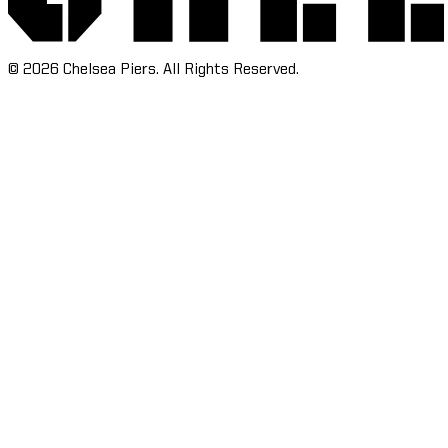
©
2026
Chelsea Piers. All Rights Reserved.​​​​‌ ‍ ​‍​‍‌‍ ‌ ​‍‌‍‍‌‌‍‌ ‌‍‍‌‌‍ ‍​‍​‍​ ‍‍​‍​‍‌ ​ ‌‍​‌‌‍ ‍‌‍‍‌‌ ‌​‌ ‍‌​‍ ‍‌‍‍‌‌‍ ​‍​‍​‍ ​​‍​‍‌‍‍​‌ ​‍‌‍‌‌‌‍‌‍​‍​‍​ ‍‍​‍​‍‌‍‍​‌ ‌​‌ ‌​‌ ​​‌ ​ ​ ‍‍​‍ ​‍ ‌‍​ ‌‍‍​‌‍‌‌‌‍ ​‌ ​ ‌‍‌‌‌‍​‌‌ ​​‌‍‍‌‌‍‌‌‌ ​‍‌ ​ ​‍ ‍‌ ​ ‌‍​‌‌‍ ‍‌‍‍‌‌ ‌​‌ ‍‌​‍ ‍‌ ​ ‌ ‌​‌ ‌‌‌‍‌​‌‍‍‌‌‍ ​‍ ‌‍‍‌‌‍ ‍‌ ‌​‌‍‌‌‌‍ ‍‌ ‌​​‍ ‌‍‌‌‌‍‌​‌‍‍‌‌ ‌​​‍ ‌‍ ‌‌‍ ‌‍‌​‌‍‌‌​ ‌‌ ​​‌ ​‍‌‍‌‌‌ ​ ‌‍‌‌‌‍ ‍‌ ‌​‌‍​‌‌ ‌​‌‍‍‌‌‍ ‌‍ ‍​ ‍ ‌‍‍‌‌‍‌​​ ‌‌‍‌‍‌‍ ‌‍ ‌ ‌​‌‍‌‌‌ ​‍​ ‍ ‌ ‌​‌ ‍‌‌ ​​‌‍‌‌​ ‌‌‍‌‍‌‍ ‌‍ ‌ ‌​‌‍‌‌‌ ​‍​ ‍ ‌ ​​‌‍​‌‌ ‌​‌‍‍​​ ‌‌ ​ ‌ ‌‌‌‍​‍‌ ‌​‌‍‍‌‌ ‌​‌‍ ​‌‍‌‌​ ‌‍​‍‌‍​‌‌ ​ ‌‍‌‌‌‌‌‌‌ ​‍‌‍ ​​ ‌‌‍‍​‌ ‌​‌ ‌​‌ ​​‌ ​ ​‍‌‌​ ​ ‌​​‌​‍‌‌​ ​‍‌​‌‍​‍‌‌​ ​‍‌​‌‍‌‍​ ‌‍‍​‌‍‌‌‌‍ ​‌ ​ ‌‍‌‌‌‍​‌‌ ​​‌‍‍‌‌‍‌‌‌ ​‍‌ ​ ​‍ ‍‌ ​ ‌‍​‌‌‍ ‍‌‍‍‌‌ ‌​‌ ‍‌​‍ ‍‌ ​ ‌ ‌​‌ ‌‌‌‍‌​‌‍‍‌‌‍ ​‍‌‍‌‍‍‌‌‍‌​​ ‌‌‍‌‍‌‍ ‌‍ ‌ ‌​‌‍‌‌‌ ​‍​‍‌‍‌ ‌​‌ ‍‌‌ ​​‌‍‌‌​ ‌‌‍‌‍‌‍ ‌‍ ‌ ‌​‌‍‌‌‌ ​‍​‍‌‍‌ ​​‌‍​‌‌ ‌​‌‍‍​​ ‌‌ ​ ‌ ‌‌‌‍​‍‌ ‌​‌‍‍‌‌ ‌​‌‍ ​‌‍‌‌​‍‌‍‌ ​​‌‍‌‌‌ ​‍‌ ​ ‌ ​​‌‍‌‌‌‍​ ‌ ‌​‌‍‍‌‌ ‌‍‌‍‌‌​ ‌‌ ​​‌ ‌‌‌‍​‍‌‍ ​‌‍‍‌‌ ​ ‌‍‍​‌‍‌‌‌‍‌​​‍​‍‌ ‌