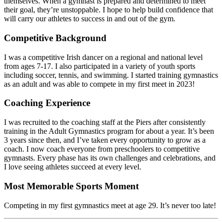
themselves. When a gymnast is prepared and determined to meet
their goal, they’re unstoppable. I hope to help build confidence that
will carry our athletes to success in and out of the gym.​​​​‌ ‍ ​‍​‍‌‍ ‌ ​‍‌‍‍‌‌‍‌ ‌‍‍‌‌‍ ‍​‍​‍​ ‍‍​‍​‍‌ ​ ‌‍​‌‌‍ ‍‌‍‍‌‌ ‌​‌ ‍‌​‍ ‍‌‍‍‌‌‍ ​‍​‍​‍ ​​‍​‍‌‍‍​‌ ​‍‌‍‌‌‌‍‌‍​‍​‍​ ‍‍​‍​‍‌‍‍​‌ ‌​‌ ‌​‌ ​​‌ ​ ​ ‍‍​‍ ​‍ ‌‍​ ‌‍‍​‌‍‌‌‌‍ ​‌ ​ ‌‍‌‌‌‍​‌‌ ​​‌‍‍‌‌‍‌‌‌ ​‍‌ ​ ​‍ ‍‌ ​ ‌‍​‌‌‍ ‍‌‍‍‌‌ ‌​‌ ‍‌​‍ ‍‌ ​ ‌ ‌​‌ ‌‌‌‍‌​‌‍‍‌‌‍ ​‍ ‌‍‍‌‌‍ ‍‌ ‌​‌‍‌‌‌‍ ‍‌ ‌​​‍ ‌‍‌‌‌‍‌​‌‍‍‌‌ ‌​​‍ ‌‍ ‌‌‍ ‌‍‌​‌‍‌‌​ ‌‌ ​​‌ ​‍‌‍‌‌‌ ​ ‌‍‌‌‌‍ ‍‌ ‌​‌‍​‌‌ ‌​‌‍‍‌‌‍ ‌‍ ‍​ ‍ ‌‍‍‌‌‍‌​​ ‌‌‍‌‌​ ‌​​ ​‌‌‍​‌​ ‌‌​ ​‍​ ‍‌‌‍‌‌​‍ ‌‌‍​‌​ ‌ ​ ​‍​ ‌​​‍ ‌​ ‌​‌‍​‍‌‍‌‌​ ‍‌​‍ ‌‌‍​‌​ ‍​‌‍‌‌​ ​‌​‍ ‌‌‍‌‍​ ​‌​ ‌‍​ ‌​​ ‌‍​ ‌‍‌‍​‍​ ‌‌​ ​‌‌‍​‍​ ​‌​ ‍​​ ‍ ‌ ‌​‌ ‍‌‌ ​​‌‍‌‌​ ‌‌‍​ ‌‍ ‌‍​‌‌‍​ ‌‍‍​​ ‍ ‌ ​​‌‍​‌‌ ‌​‌‍‍​​ ‌‌ ​‍‌‍‍‌‌‍​ ‌‍‍​‌‌‌​‌‍‌‌‌ ‍​‌ ‌​​‍‌‌​ ‌‌‌​​‍‌‌ ‌‍‍ ‌‍‌‌‌ ‍‌​‍‌‌​ ​ ‌​‌​​‍‌‌​ ​ ‌​‌​​‍‌‌​ ​‍​ ​‍‌‌​‍‌ ‌ ‌​‌​​ ​‍​ ​​‌​‍‌‌​​‍​ ‌‌​‍‌‌​ ​‍​ ​‍​‍‌‌​ ‌‌‌​‌​​‍ ‍‌‍​ ‌‍‍​‌‍‍‌‌‍ ​‌‍‌​‌ ​‍‌‍‌‌‌‍ ‍​‍‌‌​ ‌‌‌​​‍‌‌ ‌‍‍ ‌‍‌‌‌ ‍‌​‍‌‌​ ​ ‌​‌​​‍‌‌​ ​ ‌​‌​​‍‌‌​ ​‍​ ​‍‌ ‌​‌ ‍​‌​ ‍‌​​‌‌ ‌ ‌​‌‍‌​‌‌​ ‍‌​‍‌‌​ ​‍​ ​‍​‍‌‌​ ‌‌‌​‌​​‍ ‍‌ ‌​‌‍‌‌‌ ‍​‌ ‌​​ ‌‍​‍‌‍​‌‌ ​ ‌‍‌‌‌‌‌‌‌ ​‍‌‍ ​​ ‌‌‍‍​‌ ‌​‌ ‌​‌ ​​‌ ​ ​‍‌‌​ ​ ‌​​‌​‍‌‌​ ​‍‌​‌‍​‍‌‌​ ​‍‌​‌‍‌‍​ ‌‍‍​‌‍‌‌‌‍ ​‌ ​ ‌‍‌‌‌‍​‌‌ ​​‌‍‍‌‌‍‌‌‌ ​‍‌ ​ ​‍ ‍‌ ​ ‌‍​‌‌‍ ‍‌‍‍‌‌ ‌​‌ ‍‌​‍ ‍‌ ​ ‌ ‌​‌ ‌‌‌‍‌​‌‍‍‌‌‍ ​‍‌‍‌‍‍‌‌‍‌​​ ‌‌‍‌‌​ ‌​​ ​‌‌‍​‌​ ‌‌​ ​‍​ ‍‌‌‍‌‌​‍ ‌‌‍​‌​ ‌ ​ ​‍​ ‌​​‍ ‌​ ‌​‌‍​‍‌‍‌‌​ ‍‌​‍ ‌‌‍​‌​ ‍​‌‍‌‌​ ​‌​‍ ‌‌‍‌‍​ ​‌​ ‌‍​ ‌​​ ‌‍​ ‌‍‌‍​‍​ ‌‌​ ​‌‌‍​‍​ ​‌​ ‍​​‍‌‍‌ ‌​‌ ‍‌‌ ​​‌‍‌‌​ ‌‌‍​ ‌‍ ‌‍​‌‌‍​ ‌‍‍​​‍‌‍‌ ​​‌‍​‌‌ ‌​‌‍‍​​ ‌‌ ​‍‌‍‍‌‌‍​ ‌‍‍​‌‌‌​‌‍‌‌‌ ‍​‌ ‌​​‍‌‌​ ‌‌‌​​‍‌‌ ‌‍‍ ‌‍‌‌‌ ‍‌​‍‌‌​ ​ ‌​‌​​‍‌‌​ ​ ‌​‌​​‍‌‌​ ​‍​ ​‍‌‌​‍‌ ‌ ‌​‌​​ ​‍​ ​​‌​‍‌‌​​‍​ ‌‌​‍‌‌​ ​‍​ ​‍​‍‌‌​ ‌‌‌​‌​​‍ ‍‌‍​ ‌‍‍​‌‍‍‌‌‍ ​‌‍‌​‌ ​‍‌‍‌‌‌‍ ‍​‍‌‌​ ‌‌‌​​‍‌‌ ‌‍‍ ‌‍‌‌‌ ‍‌​‍‌‌​ ​ ‌​‌​​‍‌‌​ ​ ‌​‌​​‍‌‌​ ​‍​ ​‍‌ ‌​‌ ‍​‌​ ‍‌​​‌‌ ‌ ‌​‌‍‌​‌‌​ ‍‌​‍‌‌​ ​‍​ ​‍​‍‌‌​ ‌‌‌​‌​​‍ ‍‌ ‌​‌‍‌‌‌ ‍​‌ ‌​​‍‌‍‌ ​​‌‍‌‌‌ ​‍‌ ​ ‌ ​​‌‍‌‌‌‍​ ‌ ‌​‌‍‍‌‌ ‌‍‌‍‌‌​ ‌‌ ​​‌ ‌‌‌‍​‍‌‍ ​‌‍‍‌‌ ​ ‌‍‍​‌‍‌‌‌‍‌​​‍​‍‌ ‌
Competitive Background​​​​‌ ‍ ​‍​‍‌‍ ‌ ​‍‌‍‍‌‌‍‌ ‌‍‍‌‌‍ ‍​‍​‍​ ‍‍​‍​‍‌ ​ ‌‍​‌‌‍ ‍‌‍‍‌‌ ‌​‌ ‍‌​‍ ‍‌‍‍‌‌‍ ​‍​‍​‍ ​​‍​‍‌‍‍​‌ ​‍‌‍‌‌‌‍‌‍​‍​‍​ ‍‍​‍​‍‌‍‍​‌ ‌​‌ ‌​‌ ​​‌ ​ ​ ‍‍​‍ ​‍ ‌‍​ ‌‍‍​‌‍‌‌‌‍ ​‌ ​ ‌‍‌‌‌‍​‌‌ ​​‌‍‍‌‌‍‌‌‌ ​‍‌ ​ ​‍ ‍‌ ​ ‌‍​‌‌‍ ‍‌‍‍‌‌ ‌​‌ ‍‌​‍ ‍‌ ​ ‌ ‌​‌ ‌‌‌‍‌​‌‍‍‌‌‍ ​‍ ‌‍‍‌‌‍ ‍‌ ‌​‌‍‌‌‌‍ ‍‌ ‌​​‍ ‌‍‌‌‌‍‌​‌‍‍‌‌ ‌​​‍ ‌‍ ‌‌‍ ‌‍‌​‌‍‌‌​ ‌‌ ​​‌ ​‍‌‍‌‌‌ ​ ‌‍‌‌‌‍ ‍‌ ‌​‌‍​‌‌ ‌​‌‍‍‌‌‍ ‌‍ ‍​ ‍ ‌‍‍‌‌‍‌​​ ‌‌‍‌‌​ ‌​​ ​‌‌‍​‌​ ‌‌​ ​‍​ ‍‌‌‍‌‌​‍ ‌‌‍​‌​ ‌ ​ ​‍​ ‌​​‍ ‌​ ‌​‌‍​‍‌‍‌‌​ ‍‌​‍ ‌‌‍​‌​ ‍​‌‍‌‌​ ​‌​‍ ‌‌‍‌‍​ ​‌​ ‌‍​ ‌​​ ‌‍​ ‌‍‌‍​‍​ ‌‌​ ​‌‌‍​‍​ ​‌​ ‍​​ ‍ ‌ ‌​‌ ‍‌‌ ​​‌‍‌‌​ ‌‌‍​ ‌‍ ‌‍​‌‌‍​ ‌‍‍​​ ‍ ‌ ​​‌‍​‌‌ ‌​‌‍‍​​ ‌‌ ​‍‌‍‍‌‌‍​ ‌‍‍​‌‌‌​‌‍‌‌‌ ‍​‌ ‌​​‍‌‌​ ‌‌‌​​‍‌‌ ‌‍‍ ‌‍‌‌‌ ‍‌​‍‌‌​ ​ ‌​‌​​‍‌‌​ ​ ‌​‌​​‍‌‌​ ​‍​ ​‍‌‌‍​‌‌​‌‌‍‌‍‌‌‌‌‌ ‌ ‌​​‌‌‍​‌‌‍‌‌​‍‌‌​ ​‍​ ​‍​‍‌‌​ ‌‌‌​‌​​‍ ‍‌‍​ ‌‍‍​‌‍‍‌‌‍ ​‌‍‌​‌ ​‍‌‍‌‌‌‍ ‍​‍‌‌​ ‌‌‌​​‍‌‌ ‌‍‍ ‌‍‌‌‌ ‍‌​‍‌‌​ ​ ‌​‌​​‍‌‌​ ​ ‌​‌​​‍‌‌​ ​‍​ ​‍‌‍ ‌ ‍​‌​‍‌‌‌‌​‌‍‍‍‌ ‌‌‌‌‌​‌ ‌ ​‍‌‌​ ​‍​ ​‍​‍‌‌​ ‌‌‌​‌​​‍ ‍‌ ‌​‌‍‌‌‌ ‍​‌ ‌​​ ‌‍​‍‌‍​‌‌ ​ ‌‍‌‌‌‌‌‌‌ ​‍‌‍ ​​ ‌‌‍‍​‌ ‌​‌ ‌​‌ ​​‌ ​ ​‍‌‌​ ​ ‌​​‌​‍‌‌​ ​‍‌​‌‍​‍‌‌​ ​‍‌​‌‍‌‍​ ‌‍‍​‌‍‌‌‌‍ ​‌ ​ ‌‍‌‌‌‍​‌‌ ​​‌‍‍‌‌‍‌‌‌ ​‍‌ ​ ​‍ ‍‌ ​ ‌‍​‌‌‍ ‍‌‍‍‌‌ ‌​‌ ‍‌​‍ ‍‌ ​ ‌ ‌​‌ ‌‌‌‍‌​‌‍‍‌‌‍ ​‍‌‍‌‍‍‌‌‍‌​​ ‌‌‍‌‌​ ‌​​ ​‌‌‍​‌​ ‌‌​ ​‍​ ‍‌‌‍‌‌​‍ ‌‌‍​‌​ ‌ ​ ​‍​ ‌​​‍ ‌​ ‌​‌‍​‍‌‍‌‌​ ‍‌​‍ ‌‌‍​‌​ ‍​‌‍‌‌​ ​‌​‍ ‌‌‍‌‍​ ​‌​ ‌‍​ ‌​​ ‌‍​ ‌‍‌‍​‍​ ‌‌​ ​‌‌‍​‍​ ​‌​ ‍​​‍‌‍‌ ‌​‌ ‍‌‌ ​​‌‍‌‌​ ‌‌‍​ ‌‍ ‌‍​‌‌‍​ ‌‍‍​​‍‌‍‌ ​​‌‍​‌‌ ‌​‌‍‍​​ ‌‌ ​‍‌‍‍‌‌‍​ ‌‍‍​‌‌‌​‌‍‌‌‌ ‍​‌ ‌​​‍‌‌​ ‌‌‌​​‍‌‌ ‌‍‍ ‌‍‌‌‌ ‍‌​‍‌‌​ ​ ‌​‌​​‍‌‌​ ​ ‌​‌​​‍‌‌​ ​‍​ ​‍‌‌‍​‌‌​‌‌‍‌‍‌‌‌‌‌ ‌ ‌​​‌‌‍​‌‌‍‌‌​‍‌‌​ ​‍​ ​‍​‍‌‌​ ‌‌‌​‌​​‍ ‍‌‍​ ‌‍‍​‌‍‍‌‌‍ ​‌‍‌​‌ ​‍‌‍‌‌‌‍ ‍​‍‌‌​ ‌‌‌​​‍‌‌ ‌‍‍ ‌‍‌‌‌ ‍‌​‍‌‌​ ​ ‌​‌​​‍‌‌​ ​ ‌​‌​​‍‌‌​ ​‍​ ​‍‌‍ ‌ ‍​‌​‍‌‌‌‌​‌‍‍‍‌ ‌‌‌‌‌​‌ ‌ ​‍‌‌​ ​‍​ ​‍​‍‌‌​ ‌‌‌​‌​​‍ ‍‌ ‌​‌‍‌‌‌ ‍​‌ ‌​​‍‌‍‌ ​​‌‍‌‌‌ ​‍‌ ​ ‌ ​​‌‍‌‌‌‍​ ‌ ‌​‌‍‍‌‌ ‌‍‌‍‌‌​ ‌‌ ​​‌ ‌‌‌‍​‍‌‍ ​‌‍‍‌‌ ​ ‌‍‍​‌‍‌‌‌‍‌​​‍​‍‌ ‌
I was a competitive Irish dancer on a regional and national level
from ages 7-17. I also participated in a variety of youth sports
including soccer, tennis, and swimming. I started training gymnastics
as an adult and was able to compete in my first meet in 2023!​​​​‌ ‍ ​‍​‍‌‍ ‌ ​‍‌‍‍‌‌‍‌ ‌‍‍‌‌‍ ‍​‍​‍​ ‍‍​‍​‍‌ ​ ‌‍​‌‌‍ ‍‌‍‍‌‌ ‌​‌ ‍‌​‍ ‍‌‍‍‌‌‍ ​‍​‍​‍ ​​‍​‍‌‍‍​‌ ​‍‌‍‌‌‌‍‌‍​‍​‍​ ‍‍​‍​‍‌‍‍​‌ ‌​‌ ‌​‌ ​​‌ ​ ​ ‍‍​‍ ​‍ ‌‍​ ‌‍‍​‌‍‌‌‌‍ ​‌ ​ ‌‍‌‌‌‍​‌‌ ​​‌‍‍‌‌‍‌‌‌ ​‍‌ ​ ​‍ ‍‌ ​ ‌‍​‌‌‍ ‍‌‍‍‌‌ ‌​‌ ‍‌​‍ ‍‌ ​ ‌ ‌​‌ ‌‌‌‍‌​‌‍‍‌‌‍ ​‍ ‌‍‍‌‌‍ ‍‌ ‌​‌‍‌‌‌‍ ‍‌ ‌​​‍ ‌‍‌‌‌‍‌​‌‍‍‌‌ ‌​​‍ ‌‍ ‌‌‍ ‌‍‌​‌‍‌‌​ ‌‌ ​​‌ ​‍‌‍‌‌‌ ​ ‌‍‌‌‌‍ ‍‌ ‌​‌‍​‌‌ ‌​‌‍‍‌‌‍ ‌‍ ‍​ ‍ ‌‍‍‌‌‍‌​​ ‌‌‍‌‌​ ‌​​ ​‌‌‍​‌​ ‌‌​ ​‍​ ‍‌‌‍‌‌​‍ ‌‌‍​‌​ ‌ ​ ​‍​ ‌​​‍ ‌​ ‌​‌‍​‍‌‍‌‌​ ‍‌​‍ ‌‌‍​‌​ ‍​‌‍‌‌​ ​‌​‍ ‌‌‍‌‍​ ​‌​ ‌‍​ ‌​​ ‌‍​ ‌‍‌‍​‍​ ‌‌​ ​‌‌‍​‍​ ​‌​ ‍​​ ‍ ‌ ‌​‌ ‍‌‌ ​​‌‍‌‌​ ‌‌‍​ ‌‍ ‌‍​‌‌‍​ ‌‍‍​​ ‍ ‌ ​​‌‍​‌‌ ‌​‌‍‍​​ ‌‌ ​‍‌‍‍‌‌‍​ ‌‍‍​‌‌‌​‌‍‌‌‌ ‍​‌ ‌​​‍‌‌​ ‌‌‌​​‍‌‌ ‌‍‍ ‌‍‌‌‌ ‍‌​‍‌‌​ ​ ‌​‌​​‍‌‌​ ​ ‌​‌​​‍‌‌​ ​‍​ ​‍​ ​‌‌‍‍​‌​‍‌‌ ​ ‌‍‍‌‌‍‍‌‌‍‍ ​ ​‍​‍‌‌​ ​‍​ ​‍​‍‌‌​ ‌‌‌​‌​​‍ ‍‌‍​ ‌‍‍​‌‍‍‌‌‍ ​‌‍‌​‌ ​‍‌‍‌‌‌‍ ‍​‍‌‌​ ‌‌‌​​‍‌‌ ‌‍‍ ‌‍‌‌‌ ‍‌​‍‌‌​ ​ ‌​‌​​‍‌‌​ ​ ‌​‌​​‍‌‌​ ​‍​ ​‍‌‍ ‌‍ ​‌‌​​‌​​‌​ ​‍‌‍​ ‌‍​ ‌‍‌‍​‍‌‌​ ​‍​ ​‍​‍‌‌​ ‌‌‌​‌​​‍ ‍‌ ‌​‌‍‌‌‌ ‍​‌ ‌​​ ‌‍​‍‌‍​‌‌ ​ ‌‍‌‌‌‌‌‌‌ ​‍‌‍ ​​ ‌‌‍‍​‌ ‌​‌ ‌​‌ ​​‌ ​ ​‍‌‌​ ​ ‌​​‌​‍‌‌​ ​‍‌​‌‍​‍‌‌​ ​‍‌​‌‍‌‍​ ‌‍‍​‌‍‌‌‌‍ ​‌ ​ ‌‍‌‌‌‍​‌‌ ​​‌‍‍‌‌‍‌‌‌ ​‍‌ ​ ​‍ ‍‌ ​ ‌‍​‌‌‍ ‍‌‍‍‌‌ ‌​‌ ‍‌​‍ ‍‌ ​ ‌ ‌​‌ ‌‌‌‍‌​‌‍‍‌‌‍ ​‍‌‍‌‍‍‌‌‍‌​​ ‌‌‍‌‌​ ‌​​ ​‌‌‍​‌​ ‌‌​ ​‍​ ‍‌‌‍‌‌​‍ ‌‌‍​‌​ ‌ ​ ​‍​ ‌​​‍ ‌​ ‌​‌‍​‍‌‍‌‌​ ‍‌​‍ ‌‌‍​‌​ ‍​‌‍‌‌​ ​‌​‍ ‌‌‍‌‍​ ​‌​ ‌‍​ ‌​​ ‌‍​ ‌‍‌‍​‍​ ‌‌​ ​‌‌‍​‍​ ​‌​ ‍​​‍‌‍‌ ‌​‌ ‍‌‌ ​​‌‍‌‌​ ‌‌‍​ ‌‍ ‌‍​‌‌‍​ ‌‍‍​​‍‌‍‌ ​​‌‍​‌‌ ‌​‌‍‍​​ ‌‌ ​‍‌‍‍‌‌‍​ ‌‍‍​‌‌‌​‌‍‌‌‌ ‍​‌ ‌​​‍‌‌​ ‌‌‌​​‍‌‌ ‌‍‍ ‌‍‌‌‌ ‍‌​‍‌‌​ ​ ‌​‌​​‍‌‌​ ​ ‌​‌​​‍‌‌​ ​‍​ ​‍​ ​‌‌‍‍​‌​‍‌‌ ​ ‌‍‍‌‌‍‍‌‌‍‍ ​ ​‍​‍‌‌​ ​‍​ ​‍​‍‌‌​ ‌‌‌​‌​​‍ ‍‌‍​ ‌‍‍​‌‍‍‌‌‍ ​‌‍‌​‌ ​‍‌‍‌‌‌‍ ‍​‍‌‌​ ‌‌‌​​‍‌‌ ‌‍‍ ‌‍‌‌‌ ‍‌​‍‌‌​ ​ ‌​‌​​‍‌‌​ ​ ‌​‌​​‍‌‌​ ​‍​ ​‍‌‍ ‌‍ ​‌‌​​‌​​‌​ ​‍‌‍​ ‌‍​ ‌‍‌‍​‍‌‌​ ​‍​ ​‍​‍‌‌​ ‌‌‌​‌​​‍ ‍‌ ‌​‌‍‌‌‌ ‍​‌ ‌​​‍‌‍‌ ​​‌‍‌‌‌ ​‍‌ ​ ‌ ​​‌‍‌‌‌‍​ ‌ ‌​‌‍‍‌‌ ‌‍‌‍‌‌​ ‌‌ ​​‌ ‌‌‌‍​‍‌‍ ​‌‍‍‌‌ ​ ‌‍‍​‌‍‌‌‌‍‌​​‍​‍‌ ‌
Coaching Experience​​​​‌ ‍ ​‍​‍‌‍ ‌ ​‍‌‍‍‌‌‍‌ ‌‍‍‌‌‍ ‍​‍​‍​ ‍‍​‍​‍‌ ​ ‌‍​‌‌‍ ‍‌‍‍‌‌ ‌​‌ ‍‌​‍ ‍‌‍‍‌‌‍ ​‍​‍​‍ ​​‍​‍‌‍‍​‌ ​‍‌‍‌‌‌‍‌‍​‍​‍​ ‍‍​‍​‍‌‍‍​‌ ‌​‌ ‌​‌ ​​‌ ​ ​ ‍‍​‍ ​‍ ‌‍​ ‌‍‍​‌‍‌‌‌‍ ​‌ ​ ‌‍‌‌‌‍​‌‌ ​​‌‍‍‌‌‍‌‌‌ ​‍‌ ​ ​‍ ‍‌ ​ ‌‍​‌‌‍ ‍‌‍‍‌‌ ‌​‌ ‍‌​‍ ‍‌ ​ ‌ ‌​‌ ‌‌‌‍‌​‌‍‍‌‌‍ ​‍ ‌‍‍‌‌‍ ‍‌ ‌​‌‍‌‌‌‍ ‍‌ ‌​​‍ ‌‍‌‌‌‍‌​‌‍‍‌‌ ‌​​‍ ‌‍ ‌‌‍ ‌‍‌​‌‍‌‌​ ‌‌ ​​‌ ​‍‌‍‌‌‌ ​ ‌‍‌‌‌‍ ‍‌ ‌​‌‍​‌‌ ‌​‌‍‍‌‌‍ ‌‍ ‍​ ‍ ‌‍‍‌‌‍‌​​ ‌‌‍‌‌​ ‌​​ ​‌‌‍​‌​ ‌‌​ ​‍​ ‍‌‌‍‌‌​‍ ‌‌‍​‌​ ‌ ​ ​‍​ ‌​​‍ ‌​ ‌​‌‍​‍‌‍‌‌​ ‍‌​‍ ‌‌‍​‌​ ‍​‌‍‌‌​ ​‌​‍ ‌‌‍‌‍​ ​‌​ ‌‍​ ‌​​ ‌‍​ ‌‍‌‍​‍​ ‌‌​ ​‌‌‍​‍​ ​‌​ ‍​​ ‍ ‌ ‌​‌ ‍‌‌ ​​‌‍‌‌​ ‌‌‍​ ‌‍ ‌‍​‌‌‍​ ‌‍‍​​ ‍ ‌ ​​‌‍​‌‌ ‌​‌‍‍​​ ‌‌ ​‍‌‍‍‌‌‍​ ‌‍‍​‌‌‌​‌‍‌‌‌ ‍​‌ ‌​​‍‌‌​ ‌‌‌​​‍‌‌ ‌‍‍ ‌‍‌‌‌ ‍‌​‍‌‌​ ​ ‌​‌​​‍‌‌​ ​ ‌​‌​​‍‌‌​ ​‍​ ​‍‌‍‌​‌​‍‍​ ​‌‌‌‍‍‌ ‌​‌‍ ‌‌ ​‌‌ ‌‌​‍‌‌​ ​‍​ ​‍​‍‌‌​ ‌‌‌​‌​​‍ ‍‌‍​ ‌‍‍​‌‍‍‌‌‍ ​‌‍‌​‌ ​‍‌‍‌‌‌‍ ‍​‍‌‌​ ‌‌‌​​‍‌‌ ‌‍‍ ‌‍‌‌‌ ‍‌​‍‌‌​ ​ ‌​‌​​‍‌‌​ ​ ‌​‌​​‍‌‌​ ​‍​ ​‍‌‍‌‌‌ ​​‌​​‍‌‍​‌‌​ ‌‌​​ ‌‍​‌‌ ​ ​‍‌‌​ ​‍​ ​‍​‍‌‌​ ‌‌‌​‌​​‍ ‍‌ ‌​‌‍‌‌‌ ‍​‌ ‌​​ ‌‍​‍‌‍​‌‌ ​ ‌‍‌‌‌‌‌‌‌ ​‍‌‍ ​​ ‌‌‍‍​‌ ‌​‌ ‌​‌ ​​‌ ​ ​‍‌‌​ ​ ‌​​‌​‍‌‌​ ​‍‌​‌‍​‍‌‌​ ​‍‌​‌‍‌‍​ ‌‍‍​‌‍‌‌‌‍ ​‌ ​ ‌‍‌‌‌‍​‌‌ ​​‌‍‍‌‌‍‌‌‌ ​‍‌ ​ ​‍ ‍‌ ​ ‌‍​‌‌‍ ‍‌‍‍‌‌ ‌​‌ ‍‌​‍ ‍‌ ​ ‌ ‌​‌ ‌‌‌‍‌​‌‍‍‌‌‍ ​‍‌‍‌‍‍‌‌‍‌​​ ‌‌‍‌‌​ ‌​​ ​‌‌‍​‌​ ‌‌​ ​‍​ ‍‌‌‍‌‌​‍ ‌‌‍​‌​ ‌ ​ ​‍​ ‌​​‍ ‌​ ‌​‌‍​‍‌‍‌‌​ ‍‌​‍ ‌‌‍​‌​ ‍​‌‍‌‌​ ​‌​‍ ‌‌‍‌‍​ ​‌​ ‌‍​ ‌​​ ‌‍​ ‌‍‌‍​‍​ ‌‌​ ​‌‌‍​‍​ ​‌​ ‍​​‍‌‍‌ ‌​‌ ‍‌‌ ​​‌‍‌‌​ ‌‌‍​ ‌‍ ‌‍​‌‌‍​ ‌‍‍​​‍‌‍‌ ​​‌‍​‌‌ ‌​‌‍‍​​ ‌‌ ​‍‌‍‍‌‌‍​ ‌‍‍​‌‌‌​‌‍‌‌‌ ‍​‌ ‌​​‍‌‌​ ‌‌‌​​‍‌‌ ‌‍‍ ‌‍‌‌‌ ‍‌​‍‌‌​ ​ ‌​‌​​‍‌‌​ ​ ‌​‌​​‍‌‌​ ​‍​ ​‍‌‍‌​‌​‍‍​ ​‌‌‌‍‍‌ ‌​‌‍ ‌‌ ​‌‌ ‌‌​‍‌‌​ ​‍​ ​‍​‍‌‌​ ‌‌‌​‌​​‍ ‍‌‍​ ‌‍‍​‌‍‍‌‌‍ ​‌‍‌​‌ ​‍‌‍‌‌‌‍ ‍​‍‌‌​ ‌‌‌​​‍‌‌ ‌‍‍ ‌‍‌‌‌ ‍‌​‍‌‌​ ​ ‌​‌​​‍‌‌​ ​ ‌​‌​​‍‌‌​ ​‍​ ​‍‌‍‌‌‌ ​​‌​​‍‌‍​‌‌​ ‌‌​​ ‌‍​‌‌ ​ ​‍‌‌​ ​‍​ ​‍​‍‌‌​ ‌‌‌​‌​​‍ ‍‌ ‌​‌‍‌‌‌ ‍​‌ ‌​​‍‌‍‌ ​​‌‍‌‌‌ ​‍‌ ​ ‌ ​​‌‍‌‌‌‍​ ‌ ‌​‌‍‍‌‌ ‌‍‌‍‌‌​ ‌‌ ​​‌ ‌‌‌‍​‍‌‍ ​‌‍‍‌‌ ​ ‌‍‍​‌‍‌‌‌‍‌​​‍​‍‌ ‌
I was recruited to the coaching staff at the Piers after consistently
training in the Adult Gymnastics program for about a year. It’s been
3 years since then, and I’ve taken every opportunity to grow as a
coach. I now coach everyone from preschoolers to competitive
gymnasts. Every phase has its own challenges and celebrations, and
I love seeing athletes succeed at every level.​​​​‌ ‍ ​‍​‍‌‍ ‌ ​‍‌‍‍‌‌‍‌ ‌‍‍‌‌‍ ‍​‍​‍​ ‍‍​‍​‍‌ ​ ‌‍​‌‌‍ ‍‌‍‍‌‌ ‌​‌ ‍‌​‍ ‍‌‍‍‌‌‍ ​‍​‍​‍ ​​‍​‍‌‍‍​‌ ​‍‌‍‌‌‌‍‌‍​‍​‍​ ‍‍​‍​‍‌‍‍​‌ ‌​‌ ‌​‌ ​​‌ ​ ​ ‍‍​‍ ​‍ ‌‍​ ‌‍‍​‌‍‌‌‌‍ ​‌ ​ ‌‍‌‌‌‍​‌‌ ​​‌‍‍‌‌‍‌‌‌ ​‍‌ ​ ​‍ ‍‌ ​ ‌‍​‌‌‍ ‍‌‍‍‌‌ ‌​‌ ‍‌​‍ ‍‌ ​ ‌ ‌​‌ ‌‌‌‍‌​‌‍‍‌‌‍ ​‍ ‌‍‍‌‌‍ ‍‌ ‌​‌‍‌‌‌‍ ‍‌ ‌​​‍ ‌‍‌‌‌‍‌​‌‍‍‌‌ ‌​​‍ ‌‍ ‌‌‍ ‌‍‌​‌‍‌‌​ ‌‌ ​​‌ ​‍‌‍‌‌‌ ​ ‌‍‌‌‌‍ ‍‌ ‌​‌‍​‌‌ ‌​‌‍‍‌‌‍ ‌‍ ‍​ ‍ ‌‍‍‌‌‍‌​​ ‌‌‍‌‌​ ‌​​ ​‌‌‍​‌​ ‌‌​ ​‍​ ‍‌‌‍‌‌​‍ ‌‌‍​‌​ ‌ ​ ​‍​ ‌​​‍ ‌​ ‌​‌‍​‍‌‍‌‌​ ‍‌​‍ ‌‌‍​‌​ ‍​‌‍‌‌​ ​‌​‍ ‌‌‍‌‍​ ​‌​ ‌‍​ ‌​​ ‌‍​ ‌‍‌‍​‍​ ‌‌​ ​‌‌‍​‍​ ​‌​ ‍​​ ‍ ‌ ‌​‌ ‍‌‌ ​​‌‍‌‌​ ‌‌‍​ ‌‍ ‌‍​‌‌‍​ ‌‍‍​​ ‍ ‌ ​​‌‍​‌‌ ‌​‌‍‍​​ ‌‌ ​‍‌‍‍‌‌‍​ ‌‍‍​‌‌‌​‌‍‌‌‌ ‍​‌ ‌​​‍‌‌​ ‌‌‌​​‍‌‌ ‌‍‍ ‌‍‌‌‌ ‍‌​‍‌‌​ ​ ‌​‌​​‍‌‌​ ​ ‌​‌​​‍‌‌​ ​‍​ ​‍‌‌‌ ‌‍‌‌‌​‌ ‌‍‍​‌‍‌‍​ ​ ‌‍​‌​ ‌‍​‍‌‌​ ​‍​ ​‍​‍‌‌​ ‌‌‌​‌​​‍ ‍‌‍​ ‌‍‍​‌‍‍‌‌‍ ​‌‍‌​‌ ​‍‌‍‌‌‌‍ ‍​‍‌‌​ ‌‌‌​​‍‌‌ ‌‍‍ ‌‍‌‌‌ ‍‌​‍‌‌​ ​ ‌​‌​​‍‌‌​ ​ ‌​‌​​‍‌‌​ ​‍​ ​‍​ ‍​‌​ ‌‍‌​‌​​‍‌‍‍‍‌‌‌‌‌‌​​‌‌‌ ​‍‌‌​ ​‍​ ​‍​‍‌‌​ ‌‌‌​‌​​‍ ‍‌ ‌​‌‍‌‌‌ ‍​‌ ‌​​ ‌‍​‍‌‍​‌‌ ​ ‌‍‌‌‌‌‌‌‌ ​‍‌‍ ​​ ‌‌‍‍​‌ ‌​‌ ‌​‌ ​​‌ ​ ​‍‌‌​ ​ ‌​​‌​‍‌‌​ ​‍‌​‌‍​‍‌‌​ ​‍‌​‌‍‌‍​ ‌‍‍​‌‍‌‌‌‍ ​‌ ​ ‌‍‌‌‌‍​‌‌ ​​‌‍‍‌‌‍‌‌‌ ​‍‌ ​ ​‍ ‍‌ ​ ‌‍​‌‌‍ ‍‌‍‍‌‌ ‌​‌ ‍‌​‍ ‍‌ ​ ‌ ‌​‌ ‌‌‌‍‌​‌‍‍‌‌‍ ​‍‌‍‌‍‍‌‌‍‌​​ ‌‌‍‌‌​ ‌​​ ​‌‌‍​‌​ ‌‌​ ​‍​ ‍‌‌‍‌‌​‍ ‌‌‍​‌​ ‌ ​ ​‍​ ‌​​‍ ‌​ ‌​‌‍​‍‌‍‌‌​ ‍‌​‍ ‌‌‍​‌​ ‍​‌‍‌‌​ ​‌​‍ ‌‌‍‌‍​ ​‌​ ‌‍​ ‌​​ ‌‍​ ‌‍‌‍​‍​ ‌‌​ ​‌‌‍​‍​ ​‌​ ‍​​‍‌‍‌ ‌​‌ ‍‌‌ ​​‌‍‌‌​ ‌‌‍​ ‌‍ ‌‍​‌‌‍​ ‌‍‍​​‍‌‍‌ ​​‌‍​‌‌ ‌​‌‍‍​​ ‌‌ ​‍‌‍‍‌‌‍​ ‌‍‍​‌‌‌​‌‍‌‌‌ ‍​‌ ‌​​‍‌‌​ ‌‌‌​​‍‌‌ ‌‍‍ ‌‍‌‌‌ ‍‌​‍‌‌​ ​ ‌​‌​​‍‌‌​ ​ ‌​‌​​‍‌‌​ ​‍​ ​‍‌‌‌ ‌‍‌‌‌​‌ ‌‍‍​‌‍‌‍​ ​ ‌‍​‌​ ‌‍​‍‌‌​ ​‍​ ​‍​‍‌‌​ ‌‌‌​‌​​‍ ‍‌‍​ ‌‍‍​‌‍‍‌‌‍ ​‌‍‌​‌ ​‍‌‍‌‌‌‍ ‍​‍‌‌​ ‌‌‌​​‍‌‌ ‌‍‍ ‌‍‌‌‌ ‍‌​‍‌‌​ ​ ‌​‌​​‍‌‌​ ​ ‌​‌​​‍‌‌​ ​‍​ ​‍​ ‍​‌​ ‌‍‌​‌​​‍‌‍‍‍‌‌‌‌‌‌​​‌‌‌ ​‍‌‌​ ​‍​ ​‍​‍‌‌​ ‌‌‌​‌​​‍ ‍‌ ‌​‌‍‌‌‌ ‍​‌ ‌​​‍‌‍‌ ​​‌‍‌‌‌ ​‍‌ ​ ‌ ​​‌‍‌‌‌‍​ ‌ ‌​‌‍‍‌‌ ‌‍‌‍‌‌​ ‌‌ ​​‌ ‌‌‌‍​‍‌‍ ​‌‍‍‌‌ ​ ‌‍‍​‌‍‌‌‌‍‌​​‍​‍‌ ‌
Most Memorable Sports Moment​​​​‌ ‍ ​‍​‍‌‍ ‌ ​‍‌‍‍‌‌‍‌ ‌‍‍‌‌‍ ‍​‍​‍​ ‍‍​‍​‍‌ ​ ‌‍​‌‌‍ ‍‌‍‍‌‌ ‌​‌ ‍‌​‍ ‍‌‍‍‌‌‍ ​‍​‍​‍ ​​‍​‍‌‍‍​‌ ​‍‌‍‌‌‌‍‌‍​‍​‍​ ‍‍​‍​‍‌‍‍​‌ ‌​‌ ‌​‌ ​​‌ ​ ​ ‍‍​‍ ​‍ ‌‍​ ‌‍‍​‌‍‌‌‌‍ ​‌ ​ ‌‍‌‌‌‍​‌‌ ​​‌‍‍‌‌‍‌‌‌ ​‍‌ ​ ​‍ ‍‌ ​ ‌‍​‌‌‍ ‍‌‍‍‌‌ ‌​‌ ‍‌​‍ ‍‌ ​ ‌ ‌​‌ ‌‌‌‍‌​‌‍‍‌‌‍ ​‍ ‌‍‍‌‌‍ ‍‌ ‌​‌‍‌‌‌‍ ‍‌ ‌​​‍ ‌‍‌‌‌‍‌​‌‍‍‌‌ ‌​​‍ ‌‍ ‌‌‍ ‌‍‌​‌‍‌‌​ ‌‌ ​​‌ ​‍‌‍‌‌‌ ​ ‌‍‌‌‌‍ ‍‌ ‌​‌‍​‌‌ ‌​‌‍‍‌‌‍ ‌‍ ‍​ ‍ ‌‍‍‌‌‍‌​​ ‌‌‍‌‌​ ‌​​ ​‌‌‍​‌​ ‌‌​ ​‍​ ‍‌‌‍‌‌​‍ ‌‌‍​‌​ ‌ ​ ​‍​ ‌​​‍ ‌​ ‌​‌‍​‍‌‍‌‌​ ‍‌​‍ ‌‌‍​‌​ ‍​‌‍‌‌​ ​‌​‍ ‌‌‍‌‍​ ​‌​ ‌‍​ ‌​​ ‌‍​ ‌‍‌‍​‍​ ‌‌​ ​‌‌‍​‍​ ​‌​ ‍​​ ‍ ‌ ‌​‌ ‍‌‌ ​​‌‍‌‌​ ‌‌‍​ ‌‍ ‌‍​‌‌‍​ ‌‍‍​​ ‍ ‌ ​​‌‍​‌‌ ‌​‌‍‍​​ ‌‌ ​‍‌‍‍‌‌‍​ ‌‍‍​‌‌‌​‌‍‌‌‌ ‍​‌ ‌​​‍‌‌​ ‌‌‌​​‍‌‌ ‌‍‍ ‌‍‌‌‌ ‍‌​‍‌‌​ ​ ‌​‌​​‍‌‌​ ​ ‌​‌​​‍‌‌​ ​‍​ ​‍‌‍ ‌‌‌‌‌‌‍‌‌‌​​ ‌ ​​‌‍​‍‌‍​ ‌ ‍‍​‍‌‌​ ​‍​ ​‍​‍‌‌​ ‌‌‌​‌​​‍ ‍‌‍​ ‌‍‍​‌‍‍‌‌‍ ​‌‍‌​‌ ​‍‌‍‌‌‌‍ ‍​‍‌‌​ ‌‌‌​​‍‌‌ ‌‍‍ ‌‍‌‌‌ ‍‌​‍‌‌​ ​ ‌​‌​​‍‌‌​ ​ ‌​‌​​‍‌‌​ ​‍​ ​‍​ ‌​‌​‍ ‌​ ​‌ ‌​‌ ‌ ​ ​ ‌‍‌ ‌‍‌‍​‍‌‌​ ​‍​ ​‍​‍‌‌​ ‌‌‌​‌​​‍ ‍‌ ‌​‌‍‌‌‌ ‍​‌ ‌​​ ‌‍​‍‌‍​‌‌ ​ ‌‍‌‌‌‌‌‌‌ ​‍‌‍ ​​ ‌‌‍‍​‌ ‌​‌ ‌​‌ ​​‌ ​ ​‍‌‌​ ​ ‌​​‌​‍‌‌​ ​‍‌​‌‍​‍‌‌​ ​‍‌​‌‍‌‍​ ‌‍‍​‌‍‌‌‌‍ ​‌ ​ ‌‍‌‌‌‍​‌‌ ​​‌‍‍‌‌‍‌‌‌ ​‍‌ ​ ​‍ ‍‌ ​ ‌‍​‌‌‍ ‍‌‍‍‌‌ ‌​‌ ‍‌​‍ ‍‌ ​ ‌ ‌​‌ ‌‌‌‍‌​‌‍‍‌‌‍ ​‍‌‍‌‍‍‌‌‍‌​​ ‌‌‍‌‌​ ‌​​ ​‌‌‍​‌​ ‌‌​ ​‍​ ‍‌‌‍‌‌​‍ ‌‌‍​‌​ ‌ ​ ​‍​ ‌​​‍ ‌​ ‌​‌‍​‍‌‍‌‌​ ‍‌​‍ ‌‌‍​‌​ ‍​‌‍‌‌​ ​‌​‍ ‌‌‍‌‍​ ​‌​ ‌‍​ ‌​​ ‌‍​ ‌‍‌‍​‍​ ‌‌​ ​‌‌‍​‍​ ​‌​ ‍​​‍‌‍‌ ‌​‌ ‍‌‌ ​​‌‍‌‌​ ‌‌‍​ ‌‍ ‌‍​‌‌‍​ ‌‍‍​​‍‌‍‌ ​​‌‍​‌‌ ‌​‌‍‍​​ ‌‌ ​‍‌‍‍‌‌‍​ ‌‍‍​‌‌‌​‌‍‌‌‌ ‍​‌ ‌​​‍‌‌​ ‌‌‌​​‍‌‌ ‌‍‍ ‌‍‌‌‌ ‍‌​‍‌‌​ ​ ‌​‌​​‍‌‌​ ​ ‌​‌​​‍‌‌​ ​‍​ ​‍‌‍ ‌‌‌‌‌‌‍‌‌‌​​ ‌ ​​‌‍​‍‌‍​ ‌ ‍‍​‍‌‌​ ​‍​ ​‍​‍‌‌​ ‌‌‌​‌​​‍ ‍‌‍​ ‌‍‍​‌‍‍‌‌‍ ​‌‍‌​‌ ​‍‌‍‌‌‌‍ ‍​‍‌‌​ ‌‌‌​​‍‌‌ ‌‍‍ ‌‍‌‌‌ ‍‌​‍‌‌​ ​ ‌​‌​​‍‌‌​ ​ ‌​‌​​‍‌‌​ ​‍​ ​‍​ ‌​‌​‍ ‌​ ​‌ ‌​‌ ‌ ​ ​ ‌‍‌ ‌‍‌‍​‍‌‌​ ​‍​ ​‍​‍‌‌​ ‌‌‌​‌​​‍ ‍‌ ‌​‌‍‌‌‌ ‍​‌ ‌​​‍‌‍‌ ​​‌‍‌‌‌ ​‍‌ ​ ‌ ​​‌‍‌‌‌‍​ ‌ ‌​‌‍‍‌‌ ‌‍‌‍‌‌​ ‌‌ ​​‌ ‌‌‌‍​‍‌‍ ​‌‍‍‌‌ ​ ‌‍‍​‌‍‌‌‌‍‌​​‍​‍‌ ‌
Competing in my first gymnastics meet at age 29. It’s never too late!​​​​‌ ‍ ​‍​‍‌‍ ‌ ​‍‌‍‍‌‌‍‌ ‌‍‍‌‌‍ ‍​‍​‍​ ‍‍​‍​‍‌ ​ ‌‍​‌‌‍ ‍‌‍‍‌‌ ‌​‌ ‍‌​‍ ‍‌‍‍‌‌‍ ​‍​‍​‍ ​​‍​‍‌‍‍​‌ ​‍‌‍‌‌‌‍‌‍​‍​‍​ ‍‍​‍​‍‌‍‍​‌ ‌​‌ ‌​‌ ​​‌ ​ ​ ‍‍​‍ ​‍ ‌‍​ ‌‍‍​‌‍‌‌‌‍ ​‌ ​ ‌‍‌‌‌‍​‌‌ ​​‌‍‍‌‌‍‌‌‌ ​‍‌ ​ ​‍ ‍‌ ​ ‌‍​‌‌‍ ‍‌‍‍‌‌ ‌​‌ ‍‌​‍ ‍‌ ​ ‌ ‌​‌ ‌‌‌‍‌​‌‍‍‌‌‍ ​‍ ‌‍‍‌‌‍ ‍‌ ‌​‌‍‌‌‌‍ ‍‌ ‌​​‍ ‌‍‌‌‌‍‌​‌‍‍‌‌ ‌​​‍ ‌‍ ‌‌‍ ‌‍‌​‌‍‌‌​ ‌‌ ​​‌ ​‍‌‍‌‌‌ ​ ‌‍‌‌‌‍ ‍‌ ‌​‌‍​‌‌ ‌​‌‍‍‌‌‍ ‌‍ ‍​ ‍ ‌‍‍‌‌‍‌​​ ‌‌‍‌‌​ ‌​​ ​‌‌‍​‌​ ‌‌​ ​‍​ ‍‌‌‍‌‌​‍ ‌‌‍​‌​ ‌ ​ ​‍​ ‌​​‍ ‌​ ‌​‌‍​‍‌‍‌‌​ ‍‌​‍ ‌‌‍​‌​ ‍​‌‍‌‌​ ​‌​‍ ‌‌‍‌‍​ ​‌​ ‌‍​ ‌​​ ‌‍​ ‌‍‌‍​‍​ ‌‌​ ​‌‌‍​‍​ ​‌​ ‍​​ ‍ ‌ ‌​‌ ‍‌‌ ​​‌‍‌‌​ ‌‌‍​ ‌‍ ‌‍​‌‌‍​ ‌‍‍​​ ‍ ‌ ​​‌‍​‌‌ ‌​‌‍‍​​ ‌‌ ​‍‌‍‍‌‌‍​ ‌‍‍​‌‌‌​‌‍‌‌‌ ‍​‌ ‌​​‍‌‌​ ‌‌‌​​‍‌‌ ‌‍‍ ‌‍‌‌‌ ‍‌​‍‌‌​ ​ ‌​‌​​‍‌‌​ ​ ‌​‌​​‍‌‌​ ​‍​ ​‍‌​ ‍‌ ​‍‌‍ ​‌‌​‌‌‌‌‌‌​‌ ‌​‍​‌ ​​​‍‌‌​ ​‍​ ​‍​‍‌‌​ ‌‌‌​‌​​‍ ‍‌‍​ ‌‍‍​‌‍‍‌‌‍ ​‌‍‌​‌ ​‍‌‍‌‌‌‍ ‍​‍‌‌​ ‌‌‌​​‍‌‌ ‌‍‍ ‌‍‌‌‌ ‍‌​‍‌‌​ ​ ‌​‌​​‍‌‌​ ​ ‌​‌​​‍‌‌​ ​‍​ ​‍‌ ‌ ‌ ‍​​ ‌‍‌‌‍‍‌​​‌‌‌‍​‌‌‌‍‌‍​‍​‍‌‌​ ​‍​ ​‍​‍‌‌​ ‌‌‌​‌​​‍ ‍‌ ‌​‌‍‌‌‌ ‍​‌ ‌​​ ‌‍​‍‌‍​‌‌ ​ ‌‍‌‌‌‌‌‌‌ ​‍‌‍ ​​ ‌‌‍‍​‌ ‌​‌ ‌​‌ ​​‌ ​ ​‍‌‌​ ​ ‌​​‌​‍‌‌​ ​‍‌​‌‍​‍‌‌​ ​‍‌​‌‍‌‍​ ‌‍‍​‌‍‌‌‌‍ ​‌ ​ ‌‍‌‌‌‍​‌‌ ​​‌‍‍‌‌‍‌‌‌ ​‍‌ ​ ​‍ ‍‌ ​ ‌‍​‌‌‍ ‍‌‍‍‌‌ ‌​‌ ‍‌​‍ ‍‌ ​ ‌ ‌​‌ ‌‌‌‍‌​‌‍‍‌‌‍ ​‍‌‍‌‍‍‌‌‍‌​​ ‌‌‍‌‌​ ‌​​ ​‌‌‍​‌​ ‌‌​ ​‍​ ‍‌‌‍‌‌​‍ ‌‌‍​‌​ ‌ ​ ​‍​ ‌​​‍ ‌​ ‌​‌‍​‍‌‍‌‌​ ‍‌​‍ ‌‌‍​‌​ ‍​‌‍‌‌​ ​‌​‍ ‌‌‍‌‍​ ​‌​ ‌‍​ ‌​​ ‌‍​ ‌‍‌‍​‍​ ‌‌​ ​‌‌‍​‍​ ​‌​ ‍​​‍‌‍‌ ‌​‌ ‍‌‌ ​​‌‍‌‌​ ‌‌‍​ ‌‍ ‌‍​‌‌‍​ ‌‍‍​​‍‌‍‌ ​​‌‍​‌‌ ‌​‌‍‍​​ ‌‌ ​‍‌‍‍‌‌‍​ ‌‍‍​‌‌‌​‌‍‌‌‌ ‍​‌ ‌​​‍‌‌​ ‌‌‌​​‍‌‌ ‌‍‍ ‌‍‌‌‌ ‍‌​‍‌‌​ ​ ‌​‌​​‍‌‌​ ​ ‌​‌​​‍‌‌​ ​‍​ ​‍‌​ ‍‌ ​‍‌‍ ​‌‌​‌‌‌‌‌‌​‌ ‌​‍​‌ ​​​‍‌‌​ ​‍​ ​‍​‍‌‌​ ‌‌‌​‌​​‍ ‍‌‍​ ‌‍‍​‌‍‍‌‌‍ ​‌‍‌​‌ ​‍‌‍‌‌‌‍ ‍​‍‌‌​ ‌‌‌​​‍‌‌ ‌‍‍ ‌‍‌‌‌ ‍‌​‍‌‌​ ​ ‌​‌​​‍‌‌​ ​ ‌​‌​​‍‌‌​ ​‍​ ​‍‌ ‌ ‌ ‍​​ ‌‍‌‌‍‍‌​​‌‌‌‍​‌‌‌‍‌‍​‍​‍‌‌​ ​‍​ ​‍​‍‌‌​ ‌‌‌​‌​​‍ ‍‌ ‌​‌‍‌‌‌ ‍​‌ ‌​​‍‌‍‌ ​​‌‍‌‌‌ ​‍‌ ​ ‌ ​​‌‍‌‌‌‍​ ‌ ‌​‌‍‍‌‌ ‌‍‌‍‌‌​ ‌‌ ​​‌ ‌‌‌‍​‍‌‍ ​‌‍‍‌‌ ​ ‌‍‍​‌‍‌‌‌‍‌​​‍​‍‌ ‌