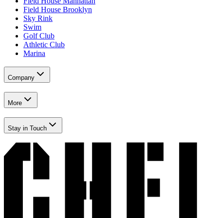
Field House Manhattan​​​​‌ ‍ ​‍​‍‌‍ ‌ ​‍‌‍‍‌‌‍‌ ‌‍‍‌‌‍ ‍​‍​‍​ ‍‍​‍​‍‌ ​ ‌‍​‌‌‍ ‍‌‍‍‌‌ ‌​‌ ‍‌​‍ ‍‌‍‍‌‌‍ ​‍​‍​‍ ​​‍​‍‌‍‍​‌ ​‍‌‍‌‌‌‍‌‍​‍​‍​ ‍‍​‍​‍‌‍‍​‌ ‌​‌ ‌​‌ ​​‌ ​ ​ ‍‍​‍ ​‍ ‌‍​ ‌‍‍​‌‍‌‌‌‍ ​‌ ​ ‌‍‌‌‌‍​‌‌ ​​‌‍‍‌‌‍‌‌‌ ​‍‌ ​ ​‍ ‍‌ ​ ‌‍​‌‌‍ ‍‌‍‍‌‌ ‌​‌ ‍‌​‍ ‍‌ ​ ‌ ‌​‌ ‌‌‌‍‌​‌‍‍‌‌‍ ​‍ ‌‍‍‌‌‍ ‍‌ ‌​‌‍‌‌‌‍ ‍‌ ‌​​‍ ‌‍‌‌‌‍‌​‌‍‍‌‌ ‌​​‍ ‌‍ ‌‌‍ ‌‍‌​‌‍‌‌​ ‌‌ ​​‌ ​‍‌‍‌‌‌ ​ ‌‍‌‌‌‍ ‍‌ ‌​‌‍​‌‌ ‌​‌‍‍‌‌‍ ‌‍ ‍​ ‍ ‌‍‍‌‌‍‌​​ ‌‌‍‌‍‌‍ ‌‍ ‌ ‌​‌‍‌‌‌ ​‍​ ‍ ‌ ‌​‌ ‍‌‌ ​​‌‍‌‌​ ‌‌‍‌‍‌‍ ‌‍ ‌ ‌​‌‍‌‌‌ ​‍​ ‍ ‌ ​​‌‍​‌‌ ‌​‌‍‍​​ ‌‌‍​ ‌‍ ‌‍ ​‌ ‌‌‌‍ ‌‌‍ ‍‌ ​ ​‍‌‌​ ‌‌‌​​‍‌‌ ‌‍‍ ‌‍‌‌‌ ‍‌​‍‌‌​ ​ ‌​‌​​‍‌‌​ ​ ‌​‌​​‍‌‌​ ​‍​ ​‍‌‍‌‌‌‍​‍​ ​‍​ ‍​‌‍​ ​ ‌‌‌‍​ ‌‍​ ‌‍‌‌‌‍​‍‌‍​‌​ ​‌​‍‌‌​ ​‍​ ​‍​‍‌‌​ ‌‌‌​‌​​‍ ‍‌‍ ​‌‍‍‌‌‍ ‍‌‍‍ ‌ ​ ​‍‌‌​ ‌‌‌​​‍‌‌ ‌‍‍ ‌‍‌‌‌ ‍‌​‍‌‌​ ​ ‌​‌​​‍‌‌​ ​ ‌​‌​​‍‌‌​ ​‍​ ​‍​ ​‌​ ​ ​ ​‌‌‍​‍​ ​​​ ​‌‌‍​‌​ ‌ ​ ​‍​ ​‍​ ‌‍​ ‌​​‍‌‌​ ​‍​ ​‍​‍‌‌​ ‌‌‌​‌​​‍ ‍‌‍ ‍‌‍​‌‌‍ ‌‌‍‌‌​ ‌‍​‍‌‍​‌‌ ​ ‌‍‌‌‌‌‌‌‌ ​‍‌‍ ​​ ‌‌‍‍​‌ ‌​‌ ‌​‌ ​​‌ ​ ​‍‌‌​ ​ ‌​​‌​‍‌‌​ ​‍‌​‌‍​‍‌‌​ ​‍‌​‌‍‌‍​ ‌‍‍​‌‍‌‌‌‍ ​‌ ​ ‌‍‌‌‌‍​‌‌ ​​‌‍‍‌‌‍‌‌‌ ​‍‌ ​ ​‍ ‍‌ ​ ‌‍​‌‌‍ ‍‌‍‍‌‌ ‌​‌ ‍‌​‍ ‍‌ ​ ‌ ‌​‌ ‌‌‌‍‌​‌‍‍‌‌‍ ​‍‌‍‌‍‍‌‌‍‌​​ ‌‌‍‌‍‌‍ ‌‍ ‌ ‌​‌‍‌‌‌ ​‍​‍‌‍‌ ‌​‌ ‍‌‌ ​​‌‍‌‌​ ‌‌‍‌‍‌‍ ‌‍ ‌ ‌​‌‍‌‌‌ ​‍​‍‌‍‌ ​​‌‍​‌‌ ‌​‌‍‍​​ ‌‌‍​ ‌‍ ‌‍ ​‌ ‌‌‌‍ ‌‌‍ ‍‌ ​ ​‍‌‌​ ‌‌‌​​‍‌‌ ‌‍‍ ‌‍‌‌‌ ‍‌​‍‌‌​ ​ ‌​‌​​‍‌‌​ ​ ‌​‌​​‍‌‌​ ​‍​ ​‍‌‍‌‌‌‍​‍​ ​‍​ ‍​‌‍​ ​ ‌‌‌‍​ ‌‍​ ‌‍‌‌‌‍​‍‌‍​‌​ ​‌​‍‌‌​ ​‍​ ​‍​‍‌‌​ ‌‌‌​‌​​‍ ‍‌‍ ​‌‍‍‌‌‍ ‍‌‍‍ ‌ ​ ​‍‌‌​ ‌‌‌​​‍‌‌ ‌‍‍ ‌‍‌‌‌ ‍‌​‍‌‌​ ​ ‌​‌​​‍‌‌​ ​ ‌​‌​​‍‌‌​ ​‍​ ​‍​ ​‌​ ​ ​ ​‌‌‍​‍​ ​​​ ​‌‌‍​‌​ ‌ ​ ​‍​ ​‍​ ‌‍​ ‌​​‍‌‌​ ​‍​ ​‍​‍‌‌​ ‌‌‌​‌​​‍ ‍‌‍ ‍‌‍​‌‌‍ ‌‌‍‌‌​‍‌‍‌ ​​‌‍‌‌‌ ​‍‌ ​ ‌ ​​‌‍‌‌‌‍​ ‌ ‌​‌‍‍‌‌ ‌‍‌‍‌‌​ ‌‌ ​​‌ ‌‌‌‍​‍‌‍ ​‌‍‍‌‌ ​ ‌‍‍​‌‍‌‌‌‍‌​​‍​‍‌ ‌
Field House Brooklyn​​​​‌ ‍ ​‍​‍‌‍ ‌ ​‍‌‍‍‌‌‍‌ ‌‍‍‌‌‍ ‍​‍​‍​ ‍‍​‍​‍‌ ​ ‌‍​‌‌‍ ‍‌‍‍‌‌ ‌​‌ ‍‌​‍ ‍‌‍‍‌‌‍ ​‍​‍​‍ ​​‍​‍‌‍‍​‌ ​‍‌‍‌‌‌‍‌‍​‍​‍​ ‍‍​‍​‍‌‍‍​‌ ‌​‌ ‌​‌ ​​‌ ​ ​ ‍‍​‍ ​‍ ‌‍​ ‌‍‍​‌‍‌‌‌‍ ​‌ ​ ‌‍‌‌‌‍​‌‌ ​​‌‍‍‌‌‍‌‌‌ ​‍‌ ​ ​‍ ‍‌ ​ ‌‍​‌‌‍ ‍‌‍‍‌‌ ‌​‌ ‍‌​‍ ‍‌ ​ ‌ ‌​‌ ‌‌‌‍‌​‌‍‍‌‌‍ ​‍ ‌‍‍‌‌‍ ‍‌ ‌​‌‍‌‌‌‍ ‍‌ ‌​​‍ ‌‍‌‌‌‍‌​‌‍‍‌‌ ‌​​‍ ‌‍ ‌‌‍ ‌‍‌​‌‍‌‌​ ‌‌ ​​‌ ​‍‌‍‌‌‌ ​ ‌‍‌‌‌‍ ‍‌ ‌​‌‍​‌‌ ‌​‌‍‍‌‌‍ ‌‍ ‍​ ‍ ‌‍‍‌‌‍‌​​ ‌‌‍‌‍‌‍ ‌‍ ‌ ‌​‌‍‌‌‌ ​‍​ ‍ ‌ ‌​‌ ‍‌‌ ​​‌‍‌‌​ ‌‌‍‌‍‌‍ ‌‍ ‌ ‌​‌‍‌‌‌ ​‍​ ‍ ‌ ​​‌‍​‌‌ ‌​‌‍‍​​ ‌‌‍​ ‌‍ ‌‍ ​‌ ‌‌‌‍ ‌‌‍ ‍‌ ​ ​‍‌‌​ ‌‌‌​​‍‌‌ ‌‍‍ ‌‍‌‌‌ ‍‌​‍‌‌​ ​ ‌​‌​​‍‌‌​ ​ ‌​‌​​‍‌‌​ ​‍​ ​‍‌‍‌‌‌‍​‍​ ​‍​ ‍​‌‍​ ​ ‌‌‌‍​ ‌‍​ ‌‍‌‌‌‍​‍‌‍​‌​ ​‌​‍‌‌​ ​‍​ ​‍​‍‌‌​ ‌‌‌​‌​​‍ ‍‌‍ ​‌‍‍‌‌‍ ‍‌‍‍ ‌ ​ ​‍‌‌​ ‌‌‌​​‍‌‌ ‌‍‍ ‌‍‌‌‌ ‍‌​‍‌‌​ ​ ‌​‌​​‍‌‌​ ​ ‌​‌​​‍‌‌​ ​‍​ ​‍​ ‌‍​ ‍​​ ‌ ‌‍‌​​ ​‌​ ​‍​ ‌‌​ ‌‍​ ​‍​ ​‌‌‍​ ​ ​‌​‍‌‌​ ​‍​ ​‍​‍‌‌​ ‌‌‌​‌​​‍ ‍‌‍ ‍‌‍​‌‌‍ ‌‌‍‌‌​ ‌‍​‍‌‍​‌‌ ​ ‌‍‌‌‌‌‌‌‌ ​‍‌‍ ​​ ‌‌‍‍​‌ ‌​‌ ‌​‌ ​​‌ ​ ​‍‌‌​ ​ ‌​​‌​‍‌‌​ ​‍‌​‌‍​‍‌‌​ ​‍‌​‌‍‌‍​ ‌‍‍​‌‍‌‌‌‍ ​‌ ​ ‌‍‌‌‌‍​‌‌ ​​‌‍‍‌‌‍‌‌‌ ​‍‌ ​ ​‍ ‍‌ ​ ‌‍​‌‌‍ ‍‌‍‍‌‌ ‌​‌ ‍‌​‍ ‍‌ ​ ‌ ‌​‌ ‌‌‌‍‌​‌‍‍‌‌‍ ​‍‌‍‌‍‍‌‌‍‌​​ ‌‌‍‌‍‌‍ ‌‍ ‌ ‌​‌‍‌‌‌ ​‍​‍‌‍‌ ‌​‌ ‍‌‌ ​​‌‍‌‌​ ‌‌‍‌‍‌‍ ‌‍ ‌ ‌​‌‍‌‌‌ ​‍​‍‌‍‌ ​​‌‍​‌‌ ‌​‌‍‍​​ ‌‌‍​ ‌‍ ‌‍ ​‌ ‌‌‌‍ ‌‌‍ ‍‌ ​ ​‍‌‌​ ‌‌‌​​‍‌‌ ‌‍‍ ‌‍‌‌‌ ‍‌​‍‌‌​ ​ ‌​‌​​‍‌‌​ ​ ‌​‌​​‍‌‌​ ​‍​ ​‍‌‍‌‌‌‍​‍​ ​‍​ ‍​‌‍​ ​ ‌‌‌‍​ ‌‍​ ‌‍‌‌‌‍​‍‌‍​‌​ ​‌​‍‌‌​ ​‍​ ​‍​‍‌‌​ ‌‌‌​‌​​‍ ‍‌‍ ​‌‍‍‌‌‍ ‍‌‍‍ ‌ ​ ​‍‌‌​ ‌‌‌​​‍‌‌ ‌‍‍ ‌‍‌‌‌ ‍‌​‍‌‌​ ​ ‌​‌​​‍‌‌​ ​ ‌​‌​​‍‌‌​ ​‍​ ​‍​ ‌‍​ ‍​​ ‌ ‌‍‌​​ ​‌​ ​‍​ ‌‌​ ‌‍​ ​‍​ ​‌‌‍​ ​ ​‌​‍‌‌​ ​‍​ ​‍​‍‌‌​ ‌‌‌​‌​​‍ ‍‌‍ ‍‌‍​‌‌‍ ‌‌‍‌‌​‍‌‍‌ ​​‌‍‌‌‌ ​‍‌ ​ ‌ ​​‌‍‌‌‌‍​ ‌ ‌​‌‍‍‌‌ ‌‍‌‍‌‌​ ‌‌ ​​‌ ‌‌‌‍​‍‌‍ ​‌‍‍‌‌ ​ ‌‍‍​‌‍‌‌‌‍‌​​‍​‍‌ ‌
Sky Rink​​​​‌ ‍ ​‍​‍‌‍ ‌ ​‍‌‍‍‌‌‍‌ ‌‍‍‌‌‍ ‍​‍​‍​ ‍‍​‍​‍‌ ​ ‌‍​‌‌‍ ‍‌‍‍‌‌ ‌​‌ ‍‌​‍ ‍‌‍‍‌‌‍ ​‍​‍​‍ ​​‍​‍‌‍‍​‌ ​‍‌‍‌‌‌‍‌‍​‍​‍​ ‍‍​‍​‍‌‍‍​‌ ‌​‌ ‌​‌ ​​‌ ​ ​ ‍‍​‍ ​‍ ‌‍​ ‌‍‍​‌‍‌‌‌‍ ​‌ ​ ‌‍‌‌‌‍​‌‌ ​​‌‍‍‌‌‍‌‌‌ ​‍‌ ​ ​‍ ‍‌ ​ ‌‍​‌‌‍ ‍‌‍‍‌‌ ‌​‌ ‍‌​‍ ‍‌ ​ ‌ ‌​‌ ‌‌‌‍‌​‌‍‍‌‌‍ ​‍ ‌‍‍‌‌‍ ‍‌ ‌​‌‍‌‌‌‍ ‍‌ ‌​​‍ ‌‍‌‌‌‍‌​‌‍‍‌‌ ‌​​‍ ‌‍ ‌‌‍ ‌‍‌​‌‍‌‌​ ‌‌ ​​‌ ​‍‌‍‌‌‌ ​ ‌‍‌‌‌‍ ‍‌ ‌​‌‍​‌‌ ‌​‌‍‍‌‌‍ ‌‍ ‍​ ‍ ‌‍‍‌‌‍‌​​ ‌‌‍‌‍‌‍ ‌‍ ‌ ‌​‌‍‌‌‌ ​‍​ ‍ ‌ ‌​‌ ‍‌‌ ​​‌‍‌‌​ ‌‌‍‌‍‌‍ ‌‍ ‌ ‌​‌‍‌‌‌ ​‍​ ‍ ‌ ​​‌‍​‌‌ ‌​‌‍‍​​ ‌‌‍​ ‌‍ ‌‍ ​‌ ‌‌‌‍ ‌‌‍ ‍‌ ​ ​‍‌‌​ ‌‌‌​​‍‌‌ ‌‍‍ ‌‍‌‌‌ ‍‌​‍‌‌​ ​ ‌​‌​​‍‌‌​ ​ ‌​‌​​‍‌‌​ ​‍​ ​‍‌‍‌‌‌‍​‍​ ​‍​ ‍​‌‍​ ​ ‌‌‌‍​ ‌‍​ ‌‍‌‌‌‍​‍‌‍​‌​ ​‌​‍‌‌​ ​‍​ ​‍​‍‌‌​ ‌‌‌​‌​​‍ ‍‌‍ ​‌‍‍‌‌‍ ‍‌‍‍ ‌ ​ ​‍‌‌​ ‌‌‌​​‍‌‌ ‌‍‍ ‌‍‌‌‌ ‍‌​‍‌‌​ ​ ‌​‌​​‍‌‌​ ​ ‌​‌​​‍‌‌​ ​‍​ ​‍​ ‌​​ ‌ ‌‍‌‍‌‍‌‍​ ​​​ ‌‍​ ‌‌​ ‌​‌‍‌​‌‍‌​​ ​‌‌‍​‍​‍‌‌​ ​‍​ ​‍​‍‌‌​ ‌‌‌​‌​​‍ ‍‌‍ ‍‌‍​‌‌‍ ‌‌‍‌‌​ ‌‍​‍‌‍​‌‌ ​ ‌‍‌‌‌‌‌‌‌ ​‍‌‍ ​​ ‌‌‍‍​‌ ‌​‌ ‌​‌ ​​‌ ​ ​‍‌‌​ ​ ‌​​‌​‍‌‌​ ​‍‌​‌‍​‍‌‌​ ​‍‌​‌‍‌‍​ ‌‍‍​‌‍‌‌‌‍ ​‌ ​ ‌‍‌‌‌‍​‌‌ ​​‌‍‍‌‌‍‌‌‌ ​‍‌ ​ ​‍ ‍‌ ​ ‌‍​‌‌‍ ‍‌‍‍‌‌ ‌​‌ ‍‌​‍ ‍‌ ​ ‌ ‌​‌ ‌‌‌‍‌​‌‍‍‌‌‍ ​‍‌‍‌‍‍‌‌‍‌​​ ‌‌‍‌‍‌‍ ‌‍ ‌ ‌​‌‍‌‌‌ ​‍​‍‌‍‌ ‌​‌ ‍‌‌ ​​‌‍‌‌​ ‌‌‍‌‍‌‍ ‌‍ ‌ ‌​‌‍‌‌‌ ​‍​‍‌‍‌ ​​‌‍​‌‌ ‌​‌‍‍​​ ‌‌‍​ ‌‍ ‌‍ ​‌ ‌‌‌‍ ‌‌‍ ‍‌ ​ ​‍‌‌​ ‌‌‌​​‍‌‌ ‌‍‍ ‌‍‌‌‌ ‍‌​‍‌‌​ ​ ‌​‌​​‍‌‌​ ​ ‌​‌​​‍‌‌​ ​‍​ ​‍‌‍‌‌‌‍​‍​ ​‍​ ‍​‌‍​ ​ ‌‌‌‍​ ‌‍​ ‌‍‌‌‌‍​‍‌‍​‌​ ​‌​‍‌‌​ ​‍​ ​‍​‍‌‌​ ‌‌‌​‌​​‍ ‍‌‍ ​‌‍‍‌‌‍ ‍‌‍‍ ‌ ​ ​‍‌‌​ ‌‌‌​​‍‌‌ ‌‍‍ ‌‍‌‌‌ ‍‌​‍‌‌​ ​ ‌​‌​​‍‌‌​ ​ ‌​‌​​‍‌‌​ ​‍​ ​‍​ ‌​​ ‌ ‌‍‌‍‌‍‌‍​ ​​​ ‌‍​ ‌‌​ ‌​‌‍‌​‌‍‌​​ ​‌‌‍​‍​‍‌‌​ ​‍​ ​‍​‍‌‌​ ‌‌‌​‌​​‍ ‍‌‍ ‍‌‍​‌‌‍ ‌‌‍‌‌​‍‌‍‌ ​​‌‍‌‌‌ ​‍‌ ​ ‌ ​​‌‍‌‌‌‍​ ‌ ‌​‌‍‍‌‌ ‌‍‌‍‌‌​ ‌‌ ​​‌ ‌‌‌‍​‍‌‍ ​‌‍‍‌‌ ​ ‌‍‍​‌‍‌‌‌‍‌​​‍​‍‌ ‌
Swim​​​​‌ ‍ ​‍​‍‌‍ ‌ ​‍‌‍‍‌‌‍‌ ‌‍‍‌‌‍ ‍​‍​‍​ ‍‍​‍​‍‌ ​ ‌‍​‌‌‍ ‍‌‍‍‌‌ ‌​‌ ‍‌​‍ ‍‌‍‍‌‌‍ ​‍​‍​‍ ​​‍​‍‌‍‍​‌ ​‍‌‍‌‌‌‍‌‍​‍​‍​ ‍‍​‍​‍‌‍‍​‌ ‌​‌ ‌​‌ ​​‌ ​ ​ ‍‍​‍ ​‍ ‌‍​ ‌‍‍​‌‍‌‌‌‍ ​‌ ​ ‌‍‌‌‌‍​‌‌ ​​‌‍‍‌‌‍‌‌‌ ​‍‌ ​ ​‍ ‍‌ ​ ‌‍​‌‌‍ ‍‌‍‍‌‌ ‌​‌ ‍‌​‍ ‍‌ ​ ‌ ‌​‌ ‌‌‌‍‌​‌‍‍‌‌‍ ​‍ ‌‍‍‌‌‍ ‍‌ ‌​‌‍‌‌‌‍ ‍‌ ‌​​‍ ‌‍‌‌‌‍‌​‌‍‍‌‌ ‌​​‍ ‌‍ ‌‌‍ ‌‍‌​‌‍‌‌​ ‌‌ ​​‌ ​‍‌‍‌‌‌ ​ ‌‍‌‌‌‍ ‍‌ ‌​‌‍​‌‌ ‌​‌‍‍‌‌‍ ‌‍ ‍​ ‍ ‌‍‍‌‌‍‌​​ ‌‌‍‌‍‌‍ ‌‍ ‌ ‌​‌‍‌‌‌ ​‍​ ‍ ‌ ‌​‌ ‍‌‌ ​​‌‍‌‌​ ‌‌‍‌‍‌‍ ‌‍ ‌ ‌​‌‍‌‌‌ ​‍​ ‍ ‌ ​​‌‍​‌‌ ‌​‌‍‍​​ ‌‌‍​ ‌‍ ‌‍ ​‌ ‌‌‌‍ ‌‌‍ ‍‌ ​ ​‍‌‌​ ‌‌‌​​‍‌‌ ‌‍‍ ‌‍‌‌‌ ‍‌​‍‌‌​ ​ ‌​‌​​‍‌‌​ ​ ‌​‌​​‍‌‌​ ​‍​ ​‍‌‍‌‌‌‍​‍​ ​‍​ ‍​‌‍​ ​ ‌‌‌‍​ ‌‍​ ‌‍‌‌‌‍​‍‌‍​‌​ ​‌​‍‌‌​ ​‍​ ​‍​‍‌‌​ ‌‌‌​‌​​‍ ‍‌‍ ​‌‍‍‌‌‍ ‍‌‍‍ ‌ ​ ​‍‌‌​ ‌‌‌​​‍‌‌ ‌‍‍ ‌‍‌‌‌ ‍‌​‍‌‌​ ​ ‌​‌​​‍‌‌​ ​ ‌​‌​​‍‌‌​ ​‍​ ​‍‌‍‌‍‌‍‌‍​ ​​​ ‌‌​ ‌‌​ ‌​​ ​‍‌‍​ ​ ​‌​ ​ ‌‍​ ‌‍​‌‌‍​ ‌‍‌‌​ ‌‍​ ​‌​ ​ ‌‍​ ‌‍​‍​ ‌​​ ‍​‌‍‌​​ ‍​​ ‌‍​ ‌‌‌‍​‍​ ‌​​ ‌​​ ​‌​ ‍‌​ ‍‌‌‍​ ​‍‌‌​ ​‍​ ​‍​‍‌‌​ ‌‌‌​‌​​‍ ‍‌‍ ‍‌‍​‌‌‍ ‌‌‍‌‌​ ‌‍​‍‌‍​‌‌ ​ ‌‍‌‌‌‌‌‌‌ ​‍‌‍ ​​ ‌‌‍‍​‌ ‌​‌ ‌​‌ ​​‌ ​ ​‍‌‌​ ​ ‌​​‌​‍‌‌​ ​‍‌​‌‍​‍‌‌​ ​‍‌​‌‍‌‍​ ‌‍‍​‌‍‌‌‌‍ ​‌ ​ ‌‍‌‌‌‍​‌‌ ​​‌‍‍‌‌‍‌‌‌ ​‍‌ ​ ​‍ ‍‌ ​ ‌‍​‌‌‍ ‍‌‍‍‌‌ ‌​‌ ‍‌​‍ ‍‌ ​ ‌ ‌​‌ ‌‌‌‍‌​‌‍‍‌‌‍ ​‍‌‍‌‍‍‌‌‍‌​​ ‌‌‍‌‍‌‍ ‌‍ ‌ ‌​‌‍‌‌‌ ​‍​‍‌‍‌ ‌​‌ ‍‌‌ ​​‌‍‌‌​ ‌‌‍‌‍‌‍ ‌‍ ‌ ‌​‌‍‌‌‌ ​‍​‍‌‍‌ ​​‌‍​‌‌ ‌​‌‍‍​​ ‌‌‍​ ‌‍ ‌‍ ​‌ ‌‌‌‍ ‌‌‍ ‍‌ ​ ​‍‌‌​ ‌‌‌​​‍‌‌ ‌‍‍ ‌‍‌‌‌ ‍‌​‍‌‌​ ​ ‌​‌​​‍‌‌​ ​ ‌​‌​​‍‌‌​ ​‍​ ​‍‌‍‌‌‌‍​‍​ ​‍​ ‍​‌‍​ ​ ‌‌‌‍​ ‌‍​ ‌‍‌‌‌‍​‍‌‍​‌​ ​‌​‍‌‌​ ​‍​ ​‍​‍‌‌​ ‌‌‌​‌​​‍ ‍‌‍ ​‌‍‍‌‌‍ ‍‌‍‍ ‌ ​ ​‍‌‌​ ‌‌‌​​‍‌‌ ‌‍‍ ‌‍‌‌‌ ‍‌​‍‌‌​ ​ ‌​‌​​‍‌‌​ ​ ‌​‌​​‍‌‌​ ​‍​ ​‍‌‍‌‍‌‍‌‍​ ​​​ ‌‌​ ‌‌​ ‌​​ ​‍‌‍​ ​ ​‌​ ​ ‌‍​ ‌‍​‌‌‍​ ‌‍‌‌​ ‌‍​ ​‌​ ​ ‌‍​ ‌‍​‍​ ‌​​ ‍​‌‍‌​​ ‍​​ ‌‍​ ‌‌‌‍​‍​ ‌​​ ‌​​ ​‌​ ‍‌​ ‍‌‌‍​ ​‍‌‌​ ​‍​ ​‍​‍‌‌​ ‌‌‌​‌​​‍ ‍‌‍ ‍‌‍​‌‌‍ ‌‌‍‌‌​‍‌‍‌ ​​‌‍‌‌‌ ​‍‌ ​ ‌ ​​‌‍‌‌‌‍​ ‌ ‌​‌‍‍‌‌ ‌‍‌‍‌‌​ ‌‌ ​​‌ ‌‌‌‍​‍‌‍ ​‌‍‍‌‌ ​ ‌‍‍​‌‍‌‌‌‍‌​​‍​‍‌ ‌
Golf Club​​​​‌ ‍ ​‍​‍‌‍ ‌ ​‍‌‍‍‌‌‍‌ ‌‍‍‌‌‍ ‍​‍​‍​ ‍‍​‍​‍‌ ​ ‌‍​‌‌‍ ‍‌‍‍‌‌ ‌​‌ ‍‌​‍ ‍‌‍‍‌‌‍ ​‍​‍​‍ ​​‍​‍‌‍‍​‌ ​‍‌‍‌‌‌‍‌‍​‍​‍​ ‍‍​‍​‍‌‍‍​‌ ‌​‌ ‌​‌ ​​‌ ​ ​ ‍‍​‍ ​‍ ‌‍​ ‌‍‍​‌‍‌‌‌‍ ​‌ ​ ‌‍‌‌‌‍​‌‌ ​​‌‍‍‌‌‍‌‌‌ ​‍‌ ​ ​‍ ‍‌ ​ ‌‍​‌‌‍ ‍‌‍‍‌‌ ‌​‌ ‍‌​‍ ‍‌ ​ ‌ ‌​‌ ‌‌‌‍‌​‌‍‍‌‌‍ ​‍ ‌‍‍‌‌‍ ‍‌ ‌​‌‍‌‌‌‍ ‍‌ ‌​​‍ ‌‍‌‌‌‍‌​‌‍‍‌‌ ‌​​‍ ‌‍ ‌‌‍ ‌‍‌​‌‍‌‌​ ‌‌ ​​‌ ​‍‌‍‌‌‌ ​ ‌‍‌‌‌‍ ‍‌ ‌​‌‍​‌‌ ‌​‌‍‍‌‌‍ ‌‍ ‍​ ‍ ‌‍‍‌‌‍‌​​ ‌‌‍‌‍‌‍ ‌‍ ‌ ‌​‌‍‌‌‌ ​‍​ ‍ ‌ ‌​‌ ‍‌‌ ​​‌‍‌‌​ ‌‌‍‌‍‌‍ ‌‍ ‌ ‌​‌‍‌‌‌ ​‍​ ‍ ‌ ​​‌‍​‌‌ ‌​‌‍‍​​ ‌‌‍​ ‌‍ ‌‍ ​‌ ‌‌‌‍ ‌‌‍ ‍‌ ​ ​‍‌‌​ ‌‌‌​​‍‌‌ ‌‍‍ ‌‍‌‌‌ ‍‌​‍‌‌​ ​ ‌​‌​​‍‌‌​ ​ ‌​‌​​‍‌‌​ ​‍​ ​‍‌‍‌‌‌‍​‍​ ​‍​ ‍​‌‍​ ​ ‌‌‌‍​ ‌‍​ ‌‍‌‌‌‍​‍‌‍​‌​ ​‌​‍‌‌​ ​‍​ ​‍​‍‌‌​ ‌‌‌​‌​​‍ ‍‌‍ ​‌‍‍‌‌‍ ‍‌‍‍ ‌ ​ ​‍‌‌​ ‌‌‌​​‍‌‌ ‌‍‍ ‌‍‌‌‌ ‍‌​‍‌‌​ ​ ‌​‌​​‍‌‌​ ​ ‌​‌​​‍‌‌​ ​‍​ ​‍​ ‌​‌‍‌‌​ ‌‍‌‍‌​​ ​‍​ ‌‍​ ​‍‌‍‌‍‌‍​‌‌‍​ ‌‍​ ‌‍​ ​‍‌‌​ ​‍​ ​‍​‍‌‌​ ‌‌‌​‌​​‍ ‍‌‍ ‍‌‍​‌‌‍ ‌‌‍‌‌​ ‌‍​‍‌‍​‌‌ ​ ‌‍‌‌‌‌‌‌‌ ​‍‌‍ ​​ ‌‌‍‍​‌ ‌​‌ ‌​‌ ​​‌ ​ ​‍‌‌​ ​ ‌​​‌​‍‌‌​ ​‍‌​‌‍​‍‌‌​ ​‍‌​‌‍‌‍​ ‌‍‍​‌‍‌‌‌‍ ​‌ ​ ‌‍‌‌‌‍​‌‌ ​​‌‍‍‌‌‍‌‌‌ ​‍‌ ​ ​‍ ‍‌ ​ ‌‍​‌‌‍ ‍‌‍‍‌‌ ‌​‌ ‍‌​‍ ‍‌ ​ ‌ ‌​‌ ‌‌‌‍‌​‌‍‍‌‌‍ ​‍‌‍‌‍‍‌‌‍‌​​ ‌‌‍‌‍‌‍ ‌‍ ‌ ‌​‌‍‌‌‌ ​‍​‍‌‍‌ ‌​‌ ‍‌‌ ​​‌‍‌‌​ ‌‌‍‌‍‌‍ ‌‍ ‌ ‌​‌‍‌‌‌ ​‍​‍‌‍‌ ​​‌‍​‌‌ ‌​‌‍‍​​ ‌‌‍​ ‌‍ ‌‍ ​‌ ‌‌‌‍ ‌‌‍ ‍‌ ​ ​‍‌‌​ ‌‌‌​​‍‌‌ ‌‍‍ ‌‍‌‌‌ ‍‌​‍‌‌​ ​ ‌​‌​​‍‌‌​ ​ ‌​‌​​‍‌‌​ ​‍​ ​‍‌‍‌‌‌‍​‍​ ​‍​ ‍​‌‍​ ​ ‌‌‌‍​ ‌‍​ ‌‍‌‌‌‍​‍‌‍​‌​ ​‌​‍‌‌​ ​‍​ ​‍​‍‌‌​ ‌‌‌​‌​​‍ ‍‌‍ ​‌‍‍‌‌‍ ‍‌‍‍ ‌ ​ ​‍‌‌​ ‌‌‌​​‍‌‌ ‌‍‍ ‌‍‌‌‌ ‍‌​‍‌‌​ ​ ‌​‌​​‍‌‌​ ​ ‌​‌​​‍‌‌​ ​‍​ ​‍​ ‌​‌‍‌‌​ ‌‍‌‍‌​​ ​‍​ ‌‍​ ​‍‌‍‌‍‌‍​‌‌‍​ ‌‍​ ‌‍​ ​‍‌‌​ ​‍​ ​‍​‍‌‌​ ‌‌‌​‌​​‍ ‍‌‍ ‍‌‍​‌‌‍ ‌‌‍‌‌​‍‌‍‌ ​​‌‍‌‌‌ ​‍‌ ​ ‌ ​​‌‍‌‌‌‍​ ‌ ‌​‌‍‍‌‌ ‌‍‌‍‌‌​ ‌‌ ​​‌ ‌‌‌‍​‍‌‍ ​‌‍‍‌‌ ​ ‌‍‍​‌‍‌‌‌‍‌​​‍​‍‌ ‌
Athletic Club​​​​‌ ‍ ​‍​‍‌‍ ‌ ​‍‌‍‍‌‌‍‌ ‌‍‍‌‌‍ ‍​‍​‍​ ‍‍​‍​‍‌ ​ ‌‍​‌‌‍ ‍‌‍‍‌‌ ‌​‌ ‍‌​‍ ‍‌‍‍‌‌‍ ​‍​‍​‍ ​​‍​‍‌‍‍​‌ ​‍‌‍‌‌‌‍‌‍​‍​‍​ ‍‍​‍​‍‌‍‍​‌ ‌​‌ ‌​‌ ​​‌ ​ ​ ‍‍​‍ ​‍ ‌‍​ ‌‍‍​‌‍‌‌‌‍ ​‌ ​ ‌‍‌‌‌‍​‌‌ ​​‌‍‍‌‌‍‌‌‌ ​‍‌ ​ ​‍ ‍‌ ​ ‌‍​‌‌‍ ‍‌‍‍‌‌ ‌​‌ ‍‌​‍ ‍‌ ​ ‌ ‌​‌ ‌‌‌‍‌​‌‍‍‌‌‍ ​‍ ‌‍‍‌‌‍ ‍‌ ‌​‌‍‌‌‌‍ ‍‌ ‌​​‍ ‌‍‌‌‌‍‌​‌‍‍‌‌ ‌​​‍ ‌‍ ‌‌‍ ‌‍‌​‌‍‌‌​ ‌‌ ​​‌ ​‍‌‍‌‌‌ ​ ‌‍‌‌‌‍ ‍‌ ‌​‌‍​‌‌ ‌​‌‍‍‌‌‍ ‌‍ ‍​ ‍ ‌‍‍‌‌‍‌​​ ‌‌‍‌‍‌‍ ‌‍ ‌ ‌​‌‍‌‌‌ ​‍​ ‍ ‌ ‌​‌ ‍‌‌ ​​‌‍‌‌​ ‌‌‍‌‍‌‍ ‌‍ ‌ ‌​‌‍‌‌‌ ​‍​ ‍ ‌ ​​‌‍​‌‌ ‌​‌‍‍​​ ‌‌‍​ ‌‍ ‌‍ ​‌ ‌‌‌‍ ‌‌‍ ‍‌ ​ ​‍‌‌​ ‌‌‌​​‍‌‌ ‌‍‍ ‌‍‌‌‌ ‍‌​‍‌‌​ ​ ‌​‌​​‍‌‌​ ​ ‌​‌​​‍‌‌​ ​‍​ ​‍‌‍‌‌‌‍​‍​ ​‍​ ‍​‌‍​ ​ ‌‌‌‍​ ‌‍​ ‌‍‌‌‌‍​‍‌‍​‌​ ​‌​‍‌‌​ ​‍​ ​‍​‍‌‌​ ‌‌‌​‌​​‍ ‍‌‍ ​‌‍‍‌‌‍ ‍‌‍‍ ‌ ​ ​‍‌‌​ ‌‌‌​​‍‌‌ ‌‍‍ ‌‍‌‌‌ ‍‌​‍‌‌​ ​ ‌​‌​​‍‌‌​ ​ ‌​‌​​‍‌‌​ ​‍​ ​‍​ ‍​‌‍​‌​ ​ ​ ‌​‌‍​‌​ ‌ ‌‍‌​‌‍​‌​ ​ ​ ‍​‌‍‌‌‌‍​ ​‍‌‌​ ​‍​ ​‍​‍‌‌​ ‌‌‌​‌​​‍ ‍‌‍ ‍‌‍​‌‌‍ ‌‌‍‌‌​ ‌‍​‍‌‍​‌‌ ​ ‌‍‌‌‌‌‌‌‌ ​‍‌‍ ​​ ‌‌‍‍​‌ ‌​‌ ‌​‌ ​​‌ ​ ​‍‌‌​ ​ ‌​​‌​‍‌‌​ ​‍‌​‌‍​‍‌‌​ ​‍‌​‌‍‌‍​ ‌‍‍​‌‍‌‌‌‍ ​‌ ​ ‌‍‌‌‌‍​‌‌ ​​‌‍‍‌‌‍‌‌‌ ​‍‌ ​ ​‍ ‍‌ ​ ‌‍​‌‌‍ ‍‌‍‍‌‌ ‌​‌ ‍‌​‍ ‍‌ ​ ‌ ‌​‌ ‌‌‌‍‌​‌‍‍‌‌‍ ​‍‌‍‌‍‍‌‌‍‌​​ ‌‌‍‌‍‌‍ ‌‍ ‌ ‌​‌‍‌‌‌ ​‍​‍‌‍‌ ‌​‌ ‍‌‌ ​​‌‍‌‌​ ‌‌‍‌‍‌‍ ‌‍ ‌ ‌​‌‍‌‌‌ ​‍​‍‌‍‌ ​​‌‍​‌‌ ‌​‌‍‍​​ ‌‌‍​ ‌‍ ‌‍ ​‌ ‌‌‌‍ ‌‌‍ ‍‌ ​ ​‍‌‌​ ‌‌‌​​‍‌‌ ‌‍‍ ‌‍‌‌‌ ‍‌​‍‌‌​ ​ ‌​‌​​‍‌‌​ ​ ‌​‌​​‍‌‌​ ​‍​ ​‍‌‍‌‌‌‍​‍​ ​‍​ ‍​‌‍​ ​ ‌‌‌‍​ ‌‍​ ‌‍‌‌‌‍​‍‌‍​‌​ ​‌​‍‌‌​ ​‍​ ​‍​‍‌‌​ ‌‌‌​‌​​‍ ‍‌‍ ​‌‍‍‌‌‍ ‍‌‍‍ ‌ ​ ​‍‌‌​ ‌‌‌​​‍‌‌ ‌‍‍ ‌‍‌‌‌ ‍‌​‍‌‌​ ​ ‌​‌​​‍‌‌​ ​ ‌​‌​​‍‌‌​ ​‍​ ​‍​ ‍​‌‍​‌​ ​ ​ ‌​‌‍​‌​ ‌ ‌‍‌​‌‍​‌​ ​ ​ ‍​‌‍‌‌‌‍​ ​‍‌‌​ ​‍​ ​‍​‍‌‌​ ‌‌‌​‌​​‍ ‍‌‍ ‍‌‍​‌‌‍ ‌‌‍‌‌​‍‌‍‌ ​​‌‍‌‌‌ ​‍‌ ​ ‌ ​​‌‍‌‌‌‍​ ‌ ‌​‌‍‍‌‌ ‌‍‌‍‌‌​ ‌‌ ​​‌ ‌‌‌‍​‍‌‍ ​‌‍‍‌‌ ​ ‌‍‍​‌‍‌‌‌‍‌​​‍​‍‌ ‌
Marina​​​​‌ ‍ ​‍​‍‌‍ ‌ ​‍‌‍‍‌‌‍‌ ‌‍‍‌‌‍ ‍​‍​‍​ ‍‍​‍​‍‌ ​ ‌‍​‌‌‍ ‍‌‍‍‌‌ ‌​‌ ‍‌​‍ ‍‌‍‍‌‌‍ ​‍​‍​‍ ​​‍​‍‌‍‍​‌ ​‍‌‍‌‌‌‍‌‍​‍​‍​ ‍‍​‍​‍‌‍‍​‌ ‌​‌ ‌​‌ ​​‌ ​ ​ ‍‍​‍ ​‍ ‌‍​ ‌‍‍​‌‍‌‌‌‍ ​‌ ​ ‌‍‌‌‌‍​‌‌ ​​‌‍‍‌‌‍‌‌‌ ​‍‌ ​ ​‍ ‍‌ ​ ‌‍​‌‌‍ ‍‌‍‍‌‌ ‌​‌ ‍‌​‍ ‍‌ ​ ‌ ‌​‌ ‌‌‌‍‌​‌‍‍‌‌‍ ​‍ ‌‍‍‌‌‍ ‍‌ ‌​‌‍‌‌‌‍ ‍‌ ‌​​‍ ‌‍‌‌‌‍‌​‌‍‍‌‌ ‌​​‍ ‌‍ ‌‌‍ ‌‍‌​‌‍‌‌​ ‌‌ ​​‌ ​‍‌‍‌‌‌ ​ ‌‍‌‌‌‍ ‍‌ ‌​‌‍​‌‌ ‌​‌‍‍‌‌‍ ‌‍ ‍​ ‍ ‌‍‍‌‌‍‌​​ ‌‌‍‌‍‌‍ ‌‍ ‌ ‌​‌‍‌‌‌ ​‍​ ‍ ‌ ‌​‌ ‍‌‌ ​​‌‍‌‌​ ‌‌‍‌‍‌‍ ‌‍ ‌ ‌​‌‍‌‌‌ ​‍​ ‍ ‌ ​​‌‍​‌‌ ‌​‌‍‍​​ ‌‌‍​ ‌‍ ‌‍ ​‌ ‌‌‌‍ ‌‌‍ ‍‌ ​ ​‍‌‌​ ‌‌‌​​‍‌‌ ‌‍‍ ‌‍‌‌‌ ‍‌​‍‌‌​ ​ ‌​‌​​‍‌‌​ ​ ‌​‌​​‍‌‌​ ​‍​ ​‍‌‍‌‌‌‍​‍​ ​‍​ ‍​‌‍​ ​ ‌‌‌‍​ ‌‍​ ‌‍‌‌‌‍​‍‌‍​‌​ ​‌​‍‌‌​ ​‍​ ​‍​‍‌‌​ ‌‌‌​‌​​‍ ‍‌‍ ​‌‍‍‌‌‍ ‍‌‍‍ ‌ ​ ​‍‌‌​ ‌‌‌​​‍‌‌ ‌‍‍ ‌‍‌‌‌ ‍‌​‍‌‌​ ​ ‌​‌​​‍‌‌​ ​ ‌​‌​​‍‌‌​ ​‍​ ​‍​ ‌‍​ ‌‌​ ‌‍​ ‌‌‌‍‌‌‌‍‌‍‌‍​‌​ ​​​ ‌‍​ ‌‌​ ‌​‌‍‌​​‍‌‌​ ​‍​ ​‍​‍‌‌​ ‌‌‌​‌​​‍ ‍‌‍ ‍‌‍​‌‌‍ ‌‌‍‌‌​ ‌‍​‍‌‍​‌‌ ​ ‌‍‌‌‌‌‌‌‌ ​‍‌‍ ​​ ‌‌‍‍​‌ ‌​‌ ‌​‌ ​​‌ ​ ​‍‌‌​ ​ ‌​​‌​‍‌‌​ ​‍‌​‌‍​‍‌‌​ ​‍‌​‌‍‌‍​ ‌‍‍​‌‍‌‌‌‍ ​‌ ​ ‌‍‌‌‌‍​‌‌ ​​‌‍‍‌‌‍‌‌‌ ​‍‌ ​ ​‍ ‍‌ ​ ‌‍​‌‌‍ ‍‌‍‍‌‌ ‌​‌ ‍‌​‍ ‍‌ ​ ‌ ‌​‌ ‌‌‌‍‌​‌‍‍‌‌‍ ​‍‌‍‌‍‍‌‌‍‌​​ ‌‌‍‌‍‌‍ ‌‍ ‌ ‌​‌‍‌‌‌ ​‍​‍‌‍‌ ‌​‌ ‍‌‌ ​​‌‍‌‌​ ‌‌‍‌‍‌‍ ‌‍ ‌ ‌​‌‍‌‌‌ ​‍​‍‌‍‌ ​​‌‍​‌‌ ‌​‌‍‍​​ ‌‌‍​ ‌‍ ‌‍ ​‌ ‌‌‌‍ ‌‌‍ ‍‌ ​ ​‍‌‌​ ‌‌‌​​‍‌‌ ‌‍‍ ‌‍‌‌‌ ‍‌​‍‌‌​ ​ ‌​‌​​‍‌‌​ ​ ‌​‌​​‍‌‌​ ​‍​ ​‍‌‍‌‌‌‍​‍​ ​‍​ ‍​‌‍​ ​ ‌‌‌‍​ ‌‍​ ‌‍‌‌‌‍​‍‌‍​‌​ ​‌​‍‌‌​ ​‍​ ​‍​‍‌‌​ ‌‌‌​‌​​‍ ‍‌‍ ​‌‍‍‌‌‍ ‍‌‍‍ ‌ ​ ​‍‌‌​ ‌‌‌​​‍‌‌ ‌‍‍ ‌‍‌‌‌ ‍‌​‍‌‌​ ​ ‌​‌​​‍‌‌​ ​ ‌​‌​​‍‌‌​ ​‍​ ​‍​ ‌‍​ ‌‌​ ‌‍​ ‌‌‌‍‌‌‌‍‌‍‌‍​‌​ ​​​ ‌‍​ ‌‌​ ‌​‌‍‌​​‍‌‌​ ​‍​ ​‍​‍‌‌​ ‌‌‌​‌​​‍ ‍‌‍ ‍‌‍​‌‌‍ ‌‌‍‌‌​‍‌‍‌ ​​‌‍‌‌‌ ​‍‌ ​ ‌ ​​‌‍‌‌‌‍​ ‌ ‌​‌‍‍‌‌ ‌‍‌‍‌‌​ ‌‌ ​​‌ ‌‌‌‍​‍‌‍ ​‌‍‍‌‌ ​ ‌‍‍​‌‍‌‌‌‍‌​​‍​‍‌ ‌
Company​​​​‌ ‍ ​‍​‍‌‍ ‌ ​‍‌‍‍‌‌‍‌ ‌‍‍‌‌‍ ‍​‍​‍​ ‍‍​‍​‍‌ ​ ‌‍​‌‌‍ ‍‌‍‍‌‌ ‌​‌ ‍‌​‍ ‍‌‍‍‌‌‍ ​‍​‍​‍ ​​‍​‍‌‍‍​‌ ​‍‌‍‌‌‌‍‌‍​‍​‍​ ‍‍​‍​‍‌‍‍​‌ ‌​‌ ‌​‌ ​​‌ ​ ​ ‍‍​‍ ​‍ ‌‍​ ‌‍‍​‌‍‌‌‌‍ ​‌ ​ ‌‍‌‌‌‍​‌‌ ​​‌‍‍‌‌‍‌‌‌ ​‍‌ ​ ​‍ ‍‌ ​ ‌‍​‌‌‍ ‍‌‍‍‌‌ ‌​‌ ‍‌​‍ ‍‌ ​ ‌ ‌​‌ ‌‌‌‍‌​‌‍‍‌‌‍ ​‍ ‌‍‍‌‌‍ ‍‌ ‌​‌‍‌‌‌‍ ‍‌ ‌​​‍ ‌‍‌‌‌‍‌​‌‍‍‌‌ ‌​​‍ ‌‍ ‌‌‍ ‌‍‌​‌‍‌‌​ ‌‌ ​​‌ ​‍‌‍‌‌‌ ​ ‌‍‌‌‌‍ ‍‌ ‌​‌‍​‌‌ ‌​‌‍‍‌‌‍ ‌‍ ‍​ ‍ ‌‍‍‌‌‍‌​​ ‌‌‍‌‍‌‍ ‌‍ ‌ ‌​‌‍‌‌‌ ​‍​ ‍ ‌ ‌​‌ ‍‌‌ ​​‌‍‌‌​ ‌‌‍‌‍‌‍ ‌‍ ‌ ‌​‌‍‌‌‌ ​‍​ ‍ ‌ ​​‌‍​‌‌ ‌​‌‍‍​​ ‌‌‍​ ‌‍ ‌‍ ​‌ ‌‌‌‍ ‌‌‍ ‍‌ ​ ​‍‌‌​ ‌‌‌​​‍‌‌ ‌‍‍ ‌‍‌‌‌ ‍‌​‍‌‌​ ​ ‌​‌​​‍‌‌​ ​ ‌​‌​​‍‌‌​ ​‍​ ​‍‌‍​ ​ ​ ​ ‌​​ ​​‌‍​ ​ ‌‍‌‍‌​​ ‌​‌‍‌‍‌‍‌‌‌‍‌‌‌‍‌​​‍‌‌​ ​‍​ ​‍​‍‌‌​ ‌‌‌​‌​​‍ ‍‌ ‌​‌‍‍‌‌ ‌​‌‍ ​‌‍‌‌​ ‌‍​‍‌‍​‌‌ ​ ‌‍‌‌‌‌‌‌‌ ​‍‌‍ ​​ ‌‌‍‍​‌ ‌​‌ ‌​‌ ​​‌ ​ ​‍‌‌​ ​ ‌​​‌​‍‌‌​ ​‍‌​‌‍​‍‌‌​ ​‍‌​‌‍‌‍​ ‌‍‍​‌‍‌‌‌‍ ​‌ ​ ‌‍‌‌‌‍​‌‌ ​​‌‍‍‌‌‍‌‌‌ ​‍‌ ​ ​‍ ‍‌ ​ ‌‍​‌‌‍ ‍‌‍‍‌‌ ‌​‌ ‍‌​‍ ‍‌ ​ ‌ ‌​‌ ‌‌‌‍‌​‌‍‍‌‌‍ ​‍‌‍‌‍‍‌‌‍‌​​ ‌‌‍‌‍‌‍ ‌‍ ‌ ‌​‌‍‌‌‌ ​‍​‍‌‍‌ ‌​‌ ‍‌‌ ​​‌‍‌‌​ ‌‌‍‌‍‌‍ ‌‍ ‌ ‌​‌‍‌‌‌ ​‍​‍‌‍‌ ​​‌‍​‌‌ ‌​‌‍‍​​ ‌‌‍​ ‌‍ ‌‍ ​‌ ‌‌‌‍ ‌‌‍ ‍‌ ​ ​‍‌‌​ ‌‌‌​​‍‌‌ ‌‍‍ ‌‍‌‌‌ ‍‌​‍‌‌​ ​ ‌​‌​​‍‌‌​ ​ ‌​‌​​‍‌‌​ ​‍​ ​‍‌‍​ ​ ​ ​ ‌​​ ​​‌‍​ ​ ‌‍‌‍‌​​ ‌​‌‍‌‍‌‍‌‌‌‍‌‌‌‍‌​​‍‌‌​ ​‍​ ​‍​‍‌‌​ ‌‌‌​‌​​‍ ‍‌ ‌​‌‍‍‌‌ ‌​‌‍ ​‌‍‌‌​‍‌‍‌ ​​‌‍‌‌‌ ​‍‌ ​ ‌ ​​‌‍‌‌‌‍​ ‌ ‌​‌‍‍‌‌ ‌‍‌‍‌‌​ ‌‌ ​​‌ ‌‌‌‍​‍‌‍ ​‌‍‍‌‌ ​ ‌‍‍​‌‍‌‌‌‍‌​​‍​‍‌ ‌
More​​​​‌ ‍ ​‍​‍‌‍ ‌ ​‍‌‍‍‌‌‍‌ ‌‍‍‌‌‍ ‍​‍​‍​ ‍‍​‍​‍‌ ​ ‌‍​‌‌‍ ‍‌‍‍‌‌ ‌​‌ ‍‌​‍ ‍‌‍‍‌‌‍ ​‍​‍​‍ ​​‍​‍‌‍‍​‌ ​‍‌‍‌‌‌‍‌‍​‍​‍​ ‍‍​‍​‍‌‍‍​‌ ‌​‌ ‌​‌ ​​‌ ​ ​ ‍‍​‍ ​‍ ‌‍​ ‌‍‍​‌‍‌‌‌‍ ​‌ ​ ‌‍‌‌‌‍​‌‌ ​​‌‍‍‌‌‍‌‌‌ ​‍‌ ​ ​‍ ‍‌ ​ ‌‍​‌‌‍ ‍‌‍‍‌‌ ‌​‌ ‍‌​‍ ‍‌ ​ ‌ ‌​‌ ‌‌‌‍‌​‌‍‍‌‌‍ ​‍ ‌‍‍‌‌‍ ‍‌ ‌​‌‍‌‌‌‍ ‍‌ ‌​​‍ ‌‍‌‌‌‍‌​‌‍‍‌‌ ‌​​‍ ‌‍ ‌‌‍ ‌‍‌​‌‍‌‌​ ‌‌ ​​‌ ​‍‌‍‌‌‌ ​ ‌‍‌‌‌‍ ‍‌ ‌​‌‍​‌‌ ‌​‌‍‍‌‌‍ ‌‍ ‍​ ‍ ‌‍‍‌‌‍‌​​ ‌‌‍‌‍‌‍ ‌‍ ‌ ‌​‌‍‌‌‌ ​‍​ ‍ ‌ ‌​‌ ‍‌‌ ​​‌‍‌‌​ ‌‌‍‌‍‌‍ ‌‍ ‌ ‌​‌‍‌‌‌ ​‍​ ‍ ‌ ​​‌‍​‌‌ ‌​‌‍‍​​ ‌‌‍​ ‌‍ ‌‍ ​‌ ‌‌‌‍ ‌‌‍ ‍‌ ​ ​‍‌‌​ ‌‌‌​​‍‌‌ ‌‍‍ ‌‍‌‌‌ ‍‌​‍‌‌​ ​ ‌​‌​​‍‌‌​ ​ ‌​‌​​‍‌‌​ ​‍​ ​‍​ ‌‌​ ​ ​ ‌‌​ ‍‌‌‍​ ​ ​‍‌‍‌​​ ‍​‌‍​‌​ ‍​​ ​ ​ ​ ​‍‌‌​ ​‍​ ​‍​‍‌‌​ ‌‌‌​‌​​‍ ‍‌ ‌​‌‍‍‌‌ ‌​‌‍ ​‌‍‌‌​ ‌‍​‍‌‍​‌‌ ​ ‌‍‌‌‌‌‌‌‌ ​‍‌‍ ​​ ‌‌‍‍​‌ ‌​‌ ‌​‌ ​​‌ ​ ​‍‌‌​ ​ ‌​​‌​‍‌‌​ ​‍‌​‌‍​‍‌‌​ ​‍‌​‌‍‌‍​ ‌‍‍​‌‍‌‌‌‍ ​‌ ​ ‌‍‌‌‌‍​‌‌ ​​‌‍‍‌‌‍‌‌‌ ​‍‌ ​ ​‍ ‍‌ ​ ‌‍​‌‌‍ ‍‌‍‍‌‌ ‌​‌ ‍‌​‍ ‍‌ ​ ‌ ‌​‌ ‌‌‌‍‌​‌‍‍‌‌‍ ​‍‌‍‌‍‍‌‌‍‌​​ ‌‌‍‌‍‌‍ ‌‍ ‌ ‌​‌‍‌‌‌ ​‍​‍‌‍‌ ‌​‌ ‍‌‌ ​​‌‍‌‌​ ‌‌‍‌‍‌‍ ‌‍ ‌ ‌​‌‍‌‌‌ ​‍​‍‌‍‌ ​​‌‍​‌‌ ‌​‌‍‍​​ ‌‌‍​ ‌‍ ‌‍ ​‌ ‌‌‌‍ ‌‌‍ ‍‌ ​ ​‍‌‌​ ‌‌‌​​‍‌‌ ‌‍‍ ‌‍‌‌‌ ‍‌​‍‌‌​ ​ ‌​‌​​‍‌‌​ ​ ‌​‌​​‍‌‌​ ​‍​ ​‍​ ‌‌​ ​ ​ ‌‌​ ‍‌‌‍​ ​ ​‍‌‍‌​​ ‍​‌‍​‌​ ‍​​ ​ ​ ​ ​‍‌‌​ ​‍​ ​‍​‍‌‌​ ‌‌‌​‌​​‍ ‍‌ ‌​‌‍‍‌‌ ‌​‌‍ ​‌‍‌‌​‍‌‍‌ ​​‌‍‌‌‌ ​‍‌ ​ ‌ ​​‌‍‌‌‌‍​ ‌ ‌​‌‍‍‌‌ ‌‍‌‍‌‌​ ‌‌ ​​‌ ‌‌‌‍​‍‌‍ ​‌‍‍‌‌ ​ ‌‍‍​‌‍‌‌‌‍‌​​‍​‍‌ ‌
Stay in Touch​​​​‌ ‍ ​‍​‍‌‍ ‌ ​‍‌‍‍‌‌‍‌ ‌‍‍‌‌‍ ‍​‍​‍​ ‍‍​‍​‍‌ ​ ‌‍​‌‌‍ ‍‌‍‍‌‌ ‌​‌ ‍‌​‍ ‍‌‍‍‌‌‍ ​‍​‍​‍ ​​‍​‍‌‍‍​‌ ​‍‌‍‌‌‌‍‌‍​‍​‍​ ‍‍​‍​‍‌‍‍​‌ ‌​‌ ‌​‌ ​​‌ ​ ​ ‍‍​‍ ​‍ ‌‍​ ‌‍‍​‌‍‌‌‌‍ ​‌ ​ ‌‍‌‌‌‍​‌‌ ​​‌‍‍‌‌‍‌‌‌ ​‍‌ ​ ​‍ ‍‌ ​ ‌‍​‌‌‍ ‍‌‍‍‌‌ ‌​‌ ‍‌​‍ ‍‌ ​ ‌ ‌​‌ ‌‌‌‍‌​‌‍‍‌‌‍ ​‍ ‌‍‍‌‌‍ ‍‌ ‌​‌‍‌‌‌‍ ‍‌ ‌​​‍ ‌‍‌‌‌‍‌​‌‍‍‌‌ ‌​​‍ ‌‍ ‌‌‍ ‌‍‌​‌‍‌‌​ ‌‌ ​​‌ ​‍‌‍‌‌‌ ​ ‌‍‌‌‌‍ ‍‌ ‌​‌‍​‌‌ ‌​‌‍‍‌‌‍ ‌‍ ‍​ ‍ ‌‍‍‌‌‍‌​​ ‌‌‍‌‍‌‍ ‌‍ ‌ ‌​‌‍‌‌‌ ​‍​ ‍ ‌ ‌​‌ ‍‌‌ ​​‌‍‌‌​ ‌‌‍‌‍‌‍ ‌‍ ‌ ‌​‌‍‌‌‌ ​‍​ ‍ ‌ ​​‌‍​‌‌ ‌​‌‍‍​​ ‌‌‍​ ‌‍ ‌‍ ​‌ ‌‌‌‍ ‌‌‍ ‍‌ ​ ​‍‌‌​ ‌‌‌​​‍‌‌ ‌‍‍ ‌‍‌‌‌ ‍‌​‍‌‌​ ​ ‌​‌​​‍‌‌​ ​ ‌​‌​​‍‌‌​ ​‍​ ​‍​ ‍​‌‍​‍‌‍‌​​ ​‌‌‍​‍‌‍‌‌‌‍‌‌‌‍‌​‌‍​‌​ ​‍‌‍‌‌‌‍​‌​‍‌‌​ ​‍​ ​‍​‍‌‌​ ‌‌‌​‌​​‍ ‍‌ ‌​‌‍‍‌‌ ‌​‌‍ ​‌‍‌‌​ ‌‍​‍‌‍​‌‌ ​ ‌‍‌‌‌‌‌‌‌ ​‍‌‍ ​​ ‌‌‍‍​‌ ‌​‌ ‌​‌ ​​‌ ​ ​‍‌‌​ ​ ‌​​‌​‍‌‌​ ​‍‌​‌‍​‍‌‌​ ​‍‌​‌‍‌‍​ ‌‍‍​‌‍‌‌‌‍ ​‌ ​ ‌‍‌‌‌‍​‌‌ ​​‌‍‍‌‌‍‌‌‌ ​‍‌ ​ ​‍ ‍‌ ​ ‌‍​‌‌‍ ‍‌‍‍‌‌ ‌​‌ ‍‌​‍ ‍‌ ​ ‌ ‌​‌ ‌‌‌‍‌​‌‍‍‌‌‍ ​‍‌‍‌‍‍‌‌‍‌​​ ‌‌‍‌‍‌‍ ‌‍ ‌ ‌​‌‍‌‌‌ ​‍​‍‌‍‌ ‌​‌ ‍‌‌ ​​‌‍‌‌​ ‌‌‍‌‍‌‍ ‌‍ ‌ ‌​‌‍‌‌‌ ​‍​‍‌‍‌ ​​‌‍​‌‌ ‌​‌‍‍​​ ‌‌‍​ ‌‍ ‌‍ ​‌ ‌‌‌‍ ‌‌‍ ‍‌ ​ ​‍‌‌​ ‌‌‌​​‍‌‌ ‌‍‍ ‌‍‌‌‌ ‍‌​‍‌‌​ ​ ‌​‌​​‍‌‌​ ​ ‌​‌​​‍‌‌​ ​‍​ ​‍​ ‍​‌‍​‍‌‍‌​​ ​‌‌‍​‍‌‍‌‌‌‍‌‌‌‍‌​‌‍​‌​ ​‍‌‍‌‌‌‍​‌​‍‌‌​ ​‍​ ​‍​‍‌‌​ ‌‌‌​‌​​‍ ‍‌ ‌​‌‍‍‌‌ ‌​‌‍ ​‌‍‌‌​‍‌‍‌ ​​‌‍‌‌‌ ​‍‌ ​ ‌ ​​‌‍‌‌‌‍​ ‌ ‌​‌‍‍‌‌ ‌‍‌‍‌‌​ ‌‌ ​​‌ ‌‌‌‍​‍‌‍ ​‌‍‍‌‌ ​ ‌‍‍​‌‍‌‌‌‍‌​​‍​‍‌ ‌