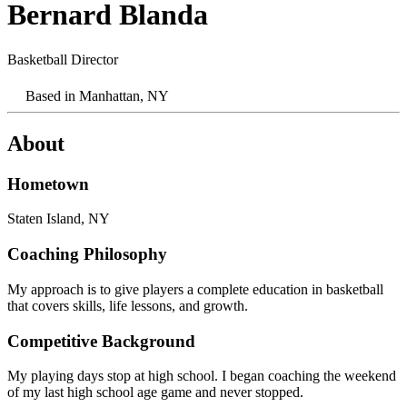
Bernard Blanda​​​​‌ ‍ ​‍​‍‌‍ ‌ ​‍‌‍‍‌‌‍‌ ‌‍‍‌‌‍ ‍​‍​‍​ ‍‍​‍​‍‌ ​ ‌‍​‌‌‍ ‍‌‍‍‌‌ ‌​‌ ‍‌​‍ ‍‌‍‍‌‌‍ ​‍​‍​‍ ​​‍​‍‌‍‍​‌ ​‍‌‍‌‌‌‍‌‍​‍​‍​ ‍‍​‍​‍‌‍‍​‌ ‌​‌ ‌​‌ ​​‌ ​ ​ ‍‍​‍ ​‍ ‌‍​ ‌‍‍​‌‍‌‌‌‍ ​‌ ​ ‌‍‌‌‌‍​‌‌ ​​‌‍‍‌‌‍‌‌‌ ​‍‌ ​ ​‍ ‍‌ ​ ‌‍​‌‌‍ ‍‌‍‍‌‌ ‌​‌ ‍‌​‍ ‍‌ ​ ‌ ‌​‌ ‌‌‌‍‌​‌‍‍‌‌‍ ​‍ ‌‍‍‌‌‍ ‍‌ ‌​‌‍‌‌‌‍ ‍‌ ‌​​‍ ‌‍‌‌‌‍‌​‌‍‍‌‌ ‌​​‍ ‌‍ ‌‌‍ ‌‍‌​‌‍‌‌​ ‌‌ ​​‌ ​‍‌‍‌‌‌ ​ ‌‍‌‌‌‍ ‍‌ ‌​‌‍​‌‌ ‌​‌‍‍‌‌‍ ‌‍ ‍​ ‍ ‌‍‍‌‌‍‌​​ ‌‌‍​‌​ ​ ​ ‍‌​ ​‍‌‍‌‍‌‍‌‍‌‍‌‍​ ‍‌​‍ ‌​ ‌‌​ ‌ ​ ‍​‌‍​ ​‍ ‌​ ‌​‌‍‌‌​ ​​‌‍​ ​‍ ‌​ ‍‌‌‍‌‍​ ‌ ‌‍​ ​‍ ‌‌‍​ ​ ​‍​ ​​​ ​‌​ ​‌‌‍​ ​ ‌​‌‍‌​‌‍‌‌​ ‌ ‌‍‌​​ ‍‌​ ‍ ‌ ‌​‌ ‍‌‌ ​​‌‍‌‌​ ‌‌‍​ ‌‍ ‌‍​‌‌‍​ ‌‍‍​​ ‍ ‌ ​​‌‍​‌‌ ‌​‌‍‍​​ ‌‌‍ ‍‌‍​‌‌‍ ‌‌‍‌‌​ ‌‍​‍‌‍​‌‌ ​ ‌‍‌‌‌‌‌‌‌ ​‍‌‍ ​​ ‌‌‍‍​‌ ‌​‌ ‌​‌ ​​‌ ​ ​‍‌‌​ ​ ‌​​‌​‍‌‌​ ​‍‌​‌‍​‍‌‌​ ​‍‌​‌‍‌‍​ ‌‍‍​‌‍‌‌‌‍ ​‌ ​ ‌‍‌‌‌‍​‌‌ ​​‌‍‍‌‌‍‌‌‌ ​‍‌ ​ ​‍ ‍‌ ​ ‌‍​‌‌‍ ‍‌‍‍‌‌ ‌​‌ ‍‌​‍ ‍‌ ​ ‌ ‌​‌ ‌‌‌‍‌​‌‍‍‌‌‍ ​‍‌‍‌‍‍‌‌‍‌​​ ‌‌‍​‌​ ​ ​ ‍‌​ ​‍‌‍‌‍‌‍‌‍‌‍‌‍​ ‍‌​‍ ‌​ ‌‌​ ‌ ​ ‍​‌‍​ ​‍ ‌​ ‌​‌‍‌‌​ ​​‌‍​ ​‍ ‌​ ‍‌‌‍‌‍​ ‌ ‌‍​ ​‍ ‌‌‍​ ​ ​‍​ ​​​ ​‌​ ​‌‌‍​ ​ ‌​‌‍‌​‌‍‌‌​ ‌ ‌‍‌​​ ‍‌​‍‌‍‌ ‌​‌ ‍‌‌ ​​‌‍‌‌​ ‌‌‍​ ‌‍ ‌‍​‌‌‍​ ‌‍‍​​‍‌‍‌ ​​‌‍​‌‌ ‌​‌‍‍​​ ‌‌‍ ‍‌‍​‌‌‍ ‌‌‍‌‌​‍‌‍‌ ​​‌‍‌‌‌ ​‍‌ ​ ‌ ​​‌‍‌‌‌‍​ ‌ ‌​‌‍‍‌‌ ‌‍‌‍‌‌​ ‌‌ ​​‌ ‌‌‌‍​‍‌‍ ​‌‍‍‌‌ ​ ‌‍‍​‌‍‌‌‌‍‌​​‍​‍‌ ‌
Basketball Director ​​​​‌ ‍ ​‍​‍‌‍ ‌ ​‍‌‍‍‌‌‍‌ ‌‍‍‌‌‍ ‍​‍​‍​ ‍‍​‍​‍‌ ​ ‌‍​‌‌‍ ‍‌‍‍‌‌ ‌​‌ ‍‌​‍ ‍‌‍‍‌‌‍ ​‍​‍​‍ ​​‍​‍‌‍‍​‌ ​‍‌‍‌‌‌‍‌‍​‍​‍​ ‍‍​‍​‍‌‍‍​‌ ‌​‌ ‌​‌ ​​‌ ​ ​ ‍‍​‍ ​‍ ‌‍​ ‌‍‍​‌‍‌‌‌‍ ​‌ ​ ‌‍‌‌‌‍​‌‌ ​​‌‍‍‌‌‍‌‌‌ ​‍‌ ​ ​‍ ‍‌ ​ ‌‍​‌‌‍ ‍‌‍‍‌‌ ‌​‌ ‍‌​‍ ‍‌ ​ ‌ ‌​‌ ‌‌‌‍‌​‌‍‍‌‌‍ ​‍ ‌‍‍‌‌‍ ‍‌ ‌​‌‍‌‌‌‍ ‍‌ ‌​​‍ ‌‍‌‌‌‍‌​‌‍‍‌‌ ‌​​‍ ‌‍ ‌‌‍ ‌‍‌​‌‍‌‌​ ‌‌ ​​‌ ​‍‌‍‌‌‌ ​ ‌‍‌‌‌‍ ‍‌ ‌​‌‍​‌‌ ‌​‌‍‍‌‌‍ ‌‍ ‍​ ‍ ‌‍‍‌‌‍‌​​ ‌‌‍​‌​ ​ ​ ‍‌​ ​‍‌‍‌‍‌‍‌‍‌‍‌‍​ ‍‌​‍ ‌​ ‌‌​ ‌ ​ ‍​‌‍​ ​‍ ‌​ ‌​‌‍‌‌​ ​​‌‍​ ​‍ ‌​ ‍‌‌‍‌‍​ ‌ ‌‍​ ​‍ ‌‌‍​ ​ ​‍​ ​​​ ​‌​ ​‌‌‍​ ​ ‌​‌‍‌​‌‍‌‌​ ‌ ‌‍‌​​ ‍‌​ ‍ ‌ ‌​‌ ‍‌‌ ​​‌‍‌‌​ ‌‌‍​ ‌‍ ‌‍​‌‌‍​ ‌‍‍​​ ‍ ‌ ​​‌‍​‌‌ ‌​‌‍‍​​ ‌‌ ‌​‌‍‍‌‌ ‌​‌‍ ​‌‍‌‌​ ‌‍​‍‌‍​‌‌ ​ ‌‍‌‌‌‌‌‌‌ ​‍‌‍ ​​ ‌‌‍‍​‌ ‌​‌ ‌​‌ ​​‌ ​ ​‍‌‌​ ​ ‌​​‌​‍‌‌​ ​‍‌​‌‍​‍‌‌​ ​‍‌​‌‍‌‍​ ‌‍‍​‌‍‌‌‌‍ ​‌ ​ ‌‍‌‌‌‍​‌‌ ​​‌‍‍‌‌‍‌‌‌ ​‍‌ ​ ​‍ ‍‌ ​ ‌‍​‌‌‍ ‍‌‍‍‌‌ ‌​‌ ‍‌​‍ ‍‌ ​ ‌ ‌​‌ ‌‌‌‍‌​‌‍‍‌‌‍ ​‍‌‍‌‍‍‌‌‍‌​​ ‌‌‍​‌​ ​ ​ ‍‌​ ​‍‌‍‌‍‌‍‌‍‌‍‌‍​ ‍‌​‍ ‌​ ‌‌​ ‌ ​ ‍​‌‍​ ​‍ ‌​ ‌​‌‍‌‌​ ​​‌‍​ ​‍ ‌​ ‍‌‌‍‌‍​ ‌ ‌‍​ ​‍ ‌‌‍​ ​ ​‍​ ​​​ ​‌​ ​‌‌‍​ ​ ‌​‌‍‌​‌‍‌‌​ ‌ ‌‍‌​​ ‍‌​‍‌‍‌ ‌​‌ ‍‌‌ ​​‌‍‌‌​ ‌‌‍​ ‌‍ ‌‍​‌‌‍​ ‌‍‍​​‍‌‍‌ ​​‌‍​‌‌ ‌​‌‍‍​​ ‌‌ ‌​‌‍‍‌‌ ‌​‌‍ ​‌‍‌‌​‍‌‍‌ ​​‌‍‌‌‌ ​‍‌ ​ ‌ ​​‌‍‌‌‌‍​ ‌ ‌​‌‍‍‌‌ ‌‍‌‍‌‌​ ‌‌ ​​‌ ‌‌‌‍​‍‌‍ ​‌‍‍‌‌ ​ ‌‍‍​‌‍‌‌‌‍‌​​‍​‍‌ ‌
Based in
Manhattan, NY​​​​‌ ‍ ​‍​‍‌‍ ‌ ​‍‌‍‍‌‌‍‌ ‌‍‍‌‌‍ ‍​‍​‍​ ‍‍​‍​‍‌ ​ ‌‍​‌‌‍ ‍‌‍‍‌‌ ‌​‌ ‍‌​‍ ‍‌‍‍‌‌‍ ​‍​‍​‍ ​​‍​‍‌‍‍​‌ ​‍‌‍‌‌‌‍‌‍​‍​‍​ ‍‍​‍​‍‌‍‍​‌ ‌​‌ ‌​‌ ​​‌ ​ ​ ‍‍​‍ ​‍ ‌‍​ ‌‍‍​‌‍‌‌‌‍ ​‌ ​ ‌‍‌‌‌‍​‌‌ ​​‌‍‍‌‌‍‌‌‌ ​‍‌ ​ ​‍ ‍‌ ​ ‌‍​‌‌‍ ‍‌‍‍‌‌ ‌​‌ ‍‌​‍ ‍‌ ​ ‌ ‌​‌ ‌‌‌‍‌​‌‍‍‌‌‍ ​‍ ‌‍‍‌‌‍ ‍‌ ‌​‌‍‌‌‌‍ ‍‌ ‌​​‍ ‌‍‌‌‌‍‌​‌‍‍‌‌ ‌​​‍ ‌‍ ‌‌‍ ‌‍‌​‌‍‌‌​ ‌‌ ​​‌ ​‍‌‍‌‌‌ ​ ‌‍‌‌‌‍ ‍‌ ‌​‌‍​‌‌ ‌​‌‍‍‌‌‍ ‌‍ ‍​ ‍ ‌‍‍‌‌‍‌​​ ‌‌‍​‌​ ​ ​ ‍‌​ ​‍‌‍‌‍‌‍‌‍‌‍‌‍​ ‍‌​‍ ‌​ ‌‌​ ‌ ​ ‍​‌‍​ ​‍ ‌​ ‌​‌‍‌‌​ ​​‌‍​ ​‍ ‌​ ‍‌‌‍‌‍​ ‌ ‌‍​ ​‍ ‌‌‍​ ​ ​‍​ ​​​ ​‌​ ​‌‌‍​ ​ ‌​‌‍‌​‌‍‌‌​ ‌ ‌‍‌​​ ‍‌​ ‍ ‌ ‌​‌ ‍‌‌ ​​‌‍‌‌​ ‌‌‍​ ‌‍ ‌‍​‌‌‍​ ‌‍‍​​ ‍ ‌ ​​‌‍​‌‌ ‌​‌‍‍​​ ‌‌‍ ​‌‍ ‌‍​ ‌‍​‌‌ ‌​‌‍‍‌‌‍ ‌‍ ‍​ ‌‍​‍‌‍​‌‌ ​ ‌‍‌‌‌‌‌‌‌ ​‍‌‍ ​​ ‌‌‍‍​‌ ‌​‌ ‌​‌ ​​‌ ​ ​‍‌‌​ ​ ‌​​‌​‍‌‌​ ​‍‌​‌‍​‍‌‌​ ​‍‌​‌‍‌‍​ ‌‍‍​‌‍‌‌‌‍ ​‌ ​ ‌‍‌‌‌‍​‌‌ ​​‌‍‍‌‌‍‌‌‌ ​‍‌ ​ ​‍ ‍‌ ​ ‌‍​‌‌‍ ‍‌‍‍‌‌ ‌​‌ ‍‌​‍ ‍‌ ​ ‌ ‌​‌ ‌‌‌‍‌​‌‍‍‌‌‍ ​‍‌‍‌‍‍‌‌‍‌​​ ‌‌‍​‌​ ​ ​ ‍‌​ ​‍‌‍‌‍‌‍‌‍‌‍‌‍​ ‍‌​‍ ‌​ ‌‌​ ‌ ​ ‍​‌‍​ ​‍ ‌​ ‌​‌‍‌‌​ ​​‌‍​ ​‍ ‌​ ‍‌‌‍‌‍​ ‌ ‌‍​ ​‍ ‌‌‍​ ​ ​‍​ ​​​ ​‌​ ​‌‌‍​ ​ ‌​‌‍‌​‌‍‌‌​ ‌ ‌‍‌​​ ‍‌​‍‌‍‌ ‌​‌ ‍‌‌ ​​‌‍‌‌​ ‌‌‍​ ‌‍ ‌‍​‌‌‍​ ‌‍‍​​‍‌‍‌ ​​‌‍​‌‌ ‌​‌‍‍​​ ‌‌‍ ​‌‍ ‌‍​ ‌‍​‌‌ ‌​‌‍‍‌‌‍ ‌‍ ‍​‍‌‍‌ ​​‌‍‌‌‌ ​‍‌ ​ ‌ ​​‌‍‌‌‌‍​ ‌ ‌​‌‍‍‌‌ ‌‍‌‍‌‌​ ‌‌ ​​‌ ‌‌‌‍​‍‌‍ ​‌‍‍‌‌ ​ ‌‍‍​‌‍‌‌‌‍‌​​‍​‍‌ ‌
About
Hometown​​​​‌ ‍ ​‍​‍‌‍ ‌ ​‍‌‍‍‌‌‍‌ ‌‍‍‌‌‍ ‍​‍​‍​ ‍‍​‍​‍‌ ​ ‌‍​‌‌‍ ‍‌‍‍‌‌ ‌​‌ ‍‌​‍ ‍‌‍‍‌‌‍ ​‍​‍​‍ ​​‍​‍‌‍‍​‌ ​‍‌‍‌‌‌‍‌‍​‍​‍​ ‍‍​‍​‍‌‍‍​‌ ‌​‌ ‌​‌ ​​‌ ​ ​ ‍‍​‍ ​‍ ‌‍​ ‌‍‍​‌‍‌‌‌‍ ​‌ ​ ‌‍‌‌‌‍​‌‌ ​​‌‍‍‌‌‍‌‌‌ ​‍‌ ​ ​‍ ‍‌ ​ ‌‍​‌‌‍ ‍‌‍‍‌‌ ‌​‌ ‍‌​‍ ‍‌ ​ ‌ ‌​‌ ‌‌‌‍‌​‌‍‍‌‌‍ ​‍ ‌‍‍‌‌‍ ‍‌ ‌​‌‍‌‌‌‍ ‍‌ ‌​​‍ ‌‍‌‌‌‍‌​‌‍‍‌‌ ‌​​‍ ‌‍ ‌‌‍ ‌‍‌​‌‍‌‌​ ‌‌ ​​‌ ​‍‌‍‌‌‌ ​ ‌‍‌‌‌‍ ‍‌ ‌​‌‍​‌‌ ‌​‌‍‍‌‌‍ ‌‍ ‍​ ‍ ‌‍‍‌‌‍‌​​ ‌‌‍​‌​ ​ ​ ‍‌​ ​‍‌‍‌‍‌‍‌‍‌‍‌‍​ ‍‌​‍ ‌​ ‌‌​ ‌ ​ ‍​‌‍​ ​‍ ‌​ ‌​‌‍‌‌​ ​​‌‍​ ​‍ ‌​ ‍‌‌‍‌‍​ ‌ ‌‍​ ​‍ ‌‌‍​ ​ ​‍​ ​​​ ​‌​ ​‌‌‍​ ​ ‌​‌‍‌​‌‍‌‌​ ‌ ‌‍‌​​ ‍‌​ ‍ ‌ ‌​‌ ‍‌‌ ​​‌‍‌‌​ ‌‌‍​ ‌‍ ‌‍​‌‌‍​ ‌‍‍​​ ‍ ‌ ​​‌‍​‌‌ ‌​‌‍‍​​ ‌‌ ​‍‌‍‍‌‌‍​ ‌‍‍​‌‌‌​‌‍‌‌‌ ‍​‌ ‌​​‍‌‌​ ‌‌‌​​‍‌‌ ‌‍‍ ‌‍‌‌‌ ‍‌​‍‌‌​ ​ ‌​‌​​‍‌‌​ ​ ‌​‌​​‍‌‌​ ​‍​ ​‍​ ‍‌​ ‌‍‌‌‌‌​ ‍​‌​ ‍‌‌‌‍‌ ​​‌​‍‍​‍‌‌​ ​‍​ ​‍​‍‌‌​ ‌‌‌​‌​​‍ ‍‌‍​ ‌‍‍​‌‍‍‌‌‍ ​‌‍‌​‌ ​‍‌‍‌‌‌‍ ‍​‍‌‌​ ‌‌‌​​‍‌‌ ‌‍‍ ‌‍‌‌‌ ‍‌​‍‌‌​ ​ ‌​‌​​‍‌‌​ ​ ‌​‌​​‍‌‌​ ​‍​ ​‍‌‍‍​‌‌‌‌‌‍‍ ‌‌‌​‌‌‌​​ ‌ ‌‍ ​‌‍‌‍​‍‌‌​ ​‍​ ​‍​‍‌‌​ ‌‌‌​‌​​‍ ‍‌ ‌​‌‍‌‌‌ ‍​‌ ‌​​ ‌‍​‍‌‍​‌‌ ​ ‌‍‌‌‌‌‌‌‌ ​‍‌‍ ​​ ‌‌‍‍​‌ ‌​‌ ‌​‌ ​​‌ ​ ​‍‌‌​ ​ ‌​​‌​‍‌‌​ ​‍‌​‌‍​‍‌‌​ ​‍‌​‌‍‌‍​ ‌‍‍​‌‍‌‌‌‍ ​‌ ​ ‌‍‌‌‌‍​‌‌ ​​‌‍‍‌‌‍‌‌‌ ​‍‌ ​ ​‍ ‍‌ ​ ‌‍​‌‌‍ ‍‌‍‍‌‌ ‌​‌ ‍‌​‍ ‍‌ ​ ‌ ‌​‌ ‌‌‌‍‌​‌‍‍‌‌‍ ​‍‌‍‌‍‍‌‌‍‌​​ ‌‌‍​‌​ ​ ​ ‍‌​ ​‍‌‍‌‍‌‍‌‍‌‍‌‍​ ‍‌​‍ ‌​ ‌‌​ ‌ ​ ‍​‌‍​ ​‍ ‌​ ‌​‌‍‌‌​ ​​‌‍​ ​‍ ‌​ ‍‌‌‍‌‍​ ‌ ‌‍​ ​‍ ‌‌‍​ ​ ​‍​ ​​​ ​‌​ ​‌‌‍​ ​ ‌​‌‍‌​‌‍‌‌​ ‌ ‌‍‌​​ ‍‌​‍‌‍‌ ‌​‌ ‍‌‌ ​​‌‍‌‌​ ‌‌‍​ ‌‍ ‌‍​‌‌‍​ ‌‍‍​​‍‌‍‌ ​​‌‍​‌‌ ‌​‌‍‍​​ ‌‌ ​‍‌‍‍‌‌‍​ ‌‍‍​‌‌‌​‌‍‌‌‌ ‍​‌ ‌​​‍‌‌​ ‌‌‌​​‍‌‌ ‌‍‍ ‌‍‌‌‌ ‍‌​‍‌‌​ ​ ‌​‌​​‍‌‌​ ​ ‌​‌​​‍‌‌​ ​‍​ ​‍​ ‍‌​ ‌‍‌‌‌‌​ ‍​‌​ ‍‌‌‌‍‌ ​​‌​‍‍​‍‌‌​ ​‍​ ​‍​‍‌‌​ ‌‌‌​‌​​‍ ‍‌‍​ ‌‍‍​‌‍‍‌‌‍ ​‌‍‌​‌ ​‍‌‍‌‌‌‍ ‍​‍‌‌​ ‌‌‌​​‍‌‌ ‌‍‍ ‌‍‌‌‌ ‍‌​‍‌‌​ ​ ‌​‌​​‍‌‌​ ​ ‌​‌​​‍‌‌​ ​‍​ ​‍‌‍‍​‌‌‌‌‌‍‍ ‌‌‌​‌‌‌​​ ‌ ‌‍ ​‌‍‌‍​‍‌‌​ ​‍​ ​‍​‍‌‌​ ‌‌‌​‌​​‍ ‍‌ ‌​‌‍‌‌‌ ‍​‌ ‌​​‍‌‍‌ ​​‌‍‌‌‌ ​‍‌ ​ ‌ ​​‌‍‌‌‌‍​ ‌ ‌​‌‍‍‌‌ ‌‍‌‍‌‌​ ‌‌ ​​‌ ‌‌‌‍​‍‌‍ ​‌‍‍‌‌ ​ ‌‍‍​‌‍‌‌‌‍‌​​‍​‍‌ ‌
Staten Island, NY​​​​‌ ‍ ​‍​‍‌‍ ‌ ​‍‌‍‍‌‌‍‌ ‌‍‍‌‌‍ ‍​‍​‍​ ‍‍​‍​‍‌ ​ ‌‍​‌‌‍ ‍‌‍‍‌‌ ‌​‌ ‍‌​‍ ‍‌‍‍‌‌‍ ​‍​‍​‍ ​​‍​‍‌‍‍​‌ ​‍‌‍‌‌‌‍‌‍​‍​‍​ ‍‍​‍​‍‌‍‍​‌ ‌​‌ ‌​‌ ​​‌ ​ ​ ‍‍​‍ ​‍ ‌‍​ ‌‍‍​‌‍‌‌‌‍ ​‌ ​ ‌‍‌‌‌‍​‌‌ ​​‌‍‍‌‌‍‌‌‌ ​‍‌ ​ ​‍ ‍‌ ​ ‌‍​‌‌‍ ‍‌‍‍‌‌ ‌​‌ ‍‌​‍ ‍‌ ​ ‌ ‌​‌ ‌‌‌‍‌​‌‍‍‌‌‍ ​‍ ‌‍‍‌‌‍ ‍‌ ‌​‌‍‌‌‌‍ ‍‌ ‌​​‍ ‌‍‌‌‌‍‌​‌‍‍‌‌ ‌​​‍ ‌‍ ‌‌‍ ‌‍‌​‌‍‌‌​ ‌‌ ​​‌ ​‍‌‍‌‌‌ ​ ‌‍‌‌‌‍ ‍‌ ‌​‌‍​‌‌ ‌​‌‍‍‌‌‍ ‌‍ ‍​ ‍ ‌‍‍‌‌‍‌​​ ‌‌‍​‌​ ​ ​ ‍‌​ ​‍‌‍‌‍‌‍‌‍‌‍‌‍​ ‍‌​‍ ‌​ ‌‌​ ‌ ​ ‍​‌‍​ ​‍ ‌​ ‌​‌‍‌‌​ ​​‌‍​ ​‍ ‌​ ‍‌‌‍‌‍​ ‌ ‌‍​ ​‍ ‌‌‍​ ​ ​‍​ ​​​ ​‌​ ​‌‌‍​ ​ ‌​‌‍‌​‌‍‌‌​ ‌ ‌‍‌​​ ‍‌​ ‍ ‌ ‌​‌ ‍‌‌ ​​‌‍‌‌​ ‌‌‍​ ‌‍ ‌‍​‌‌‍​ ‌‍‍​​ ‍ ‌ ​​‌‍​‌‌ ‌​‌‍‍​​ ‌‌ ​‍‌‍‍‌‌‍​ ‌‍‍​‌‌‌​‌‍‌‌‌ ‍​‌ ‌​​‍‌‌​ ‌‌‌​​‍‌‌ ‌‍‍ ‌‍‌‌‌ ‍‌​‍‌‌​ ​ ‌​‌​​‍‌‌​ ​ ‌​‌​​‍‌‌​ ​‍​ ​‍‌‍‍‌‌‍​‌‌​‌​​ ‍​‌‍​ ‌​​‍‌‌‍​‌‍‌​​‍‌‌​ ​‍​ ​‍​‍‌‌​ ‌‌‌​‌​​‍ ‍‌‍​ ‌‍‍​‌‍‍‌‌‍ ​‌‍‌​‌ ​‍‌‍‌‌‌‍ ‍​‍‌‌​ ‌‌‌​​‍‌‌ ‌‍‍ ‌‍‌‌‌ ‍‌​‍‌‌​ ​ ‌​‌​​‍‌‌​ ​ ‌​‌​​‍‌‌​ ​‍​ ​‍‌​ ‌​ ‌​ ​​ ​ ‌ ‌ ‌‌‌ ‌‌​​‌‍​‌​‍‌‌​ ​‍​ ​‍​‍‌‌​ ‌‌‌​‌​​‍ ‍‌ ‌​‌‍‌‌‌ ‍​‌ ‌​​ ‌‍​‍‌‍​‌‌ ​ ‌‍‌‌‌‌‌‌‌ ​‍‌‍ ​​ ‌‌‍‍​‌ ‌​‌ ‌​‌ ​​‌ ​ ​‍‌‌​ ​ ‌​​‌​‍‌‌​ ​‍‌​‌‍​‍‌‌​ ​‍‌​‌‍‌‍​ ‌‍‍​‌‍‌‌‌‍ ​‌ ​ ‌‍‌‌‌‍​‌‌ ​​‌‍‍‌‌‍‌‌‌ ​‍‌ ​ ​‍ ‍‌ ​ ‌‍​‌‌‍ ‍‌‍‍‌‌ ‌​‌ ‍‌​‍ ‍‌ ​ ‌ ‌​‌ ‌‌‌‍‌​‌‍‍‌‌‍ ​‍‌‍‌‍‍‌‌‍‌​​ ‌‌‍​‌​ ​ ​ ‍‌​ ​‍‌‍‌‍‌‍‌‍‌‍‌‍​ ‍‌​‍ ‌​ ‌‌​ ‌ ​ ‍​‌‍​ ​‍ ‌​ ‌​‌‍‌‌​ ​​‌‍​ ​‍ ‌​ ‍‌‌‍‌‍​ ‌ ‌‍​ ​‍ ‌‌‍​ ​ ​‍​ ​​​ ​‌​ ​‌‌‍​ ​ ‌​‌‍‌​‌‍‌‌​ ‌ ‌‍‌​​ ‍‌​‍‌‍‌ ‌​‌ ‍‌‌ ​​‌‍‌‌​ ‌‌‍​ ‌‍ ‌‍​‌‌‍​ ‌‍‍​​‍‌‍‌ ​​‌‍​‌‌ ‌​‌‍‍​​ ‌‌ ​‍‌‍‍‌‌‍​ ‌‍‍​‌‌‌​‌‍‌‌‌ ‍​‌ ‌​​‍‌‌​ ‌‌‌​​‍‌‌ ‌‍‍ ‌‍‌‌‌ ‍‌​‍‌‌​ ​ ‌​‌​​‍‌‌​ ​ ‌​‌​​‍‌‌​ ​‍​ ​‍‌‍‍‌‌‍​‌‌​‌​​ ‍​‌‍​ ‌​​‍‌‌‍​‌‍‌​​‍‌‌​ ​‍​ ​‍​‍‌‌​ ‌‌‌​‌​​‍ ‍‌‍​ ‌‍‍​‌‍‍‌‌‍ ​‌‍‌​‌ ​‍‌‍‌‌‌‍ ‍​‍‌‌​ ‌‌‌​​‍‌‌ ‌‍‍ ‌‍‌‌‌ ‍‌​‍‌‌​ ​ ‌​‌​​‍‌‌​ ​ ‌​‌​​‍‌‌​ ​‍​ ​‍‌​ ‌​ ‌​ ​​ ​ ‌ ‌ ‌‌‌ ‌‌​​‌‍​‌​‍‌‌​ ​‍​ ​‍​‍‌‌​ ‌‌‌​‌​​‍ ‍‌ ‌​‌‍‌‌‌ ‍​‌ ‌​​‍‌‍‌ ​​‌‍‌‌‌ ​‍‌ ​ ‌ ​​‌‍‌‌‌‍​ ‌ ‌​‌‍‍‌‌ ‌‍‌‍‌‌​ ‌‌ ​​‌ ‌‌‌‍​‍‌‍ ​‌‍‍‌‌ ​ ‌‍‍​‌‍‌‌‌‍‌​​‍​‍‌ ‌
Coaching Philosophy​​​​‌ ‍ ​‍​‍‌‍ ‌ ​‍‌‍‍‌‌‍‌ ‌‍‍‌‌‍ ‍​‍​‍​ ‍‍​‍​‍‌ ​ ‌‍​‌‌‍ ‍‌‍‍‌‌ ‌​‌ ‍‌​‍ ‍‌‍‍‌‌‍ ​‍​‍​‍ ​​‍​‍‌‍‍​‌ ​‍‌‍‌‌‌‍‌‍​‍​‍​ ‍‍​‍​‍‌‍‍​‌ ‌​‌ ‌​‌ ​​‌ ​ ​ ‍‍​‍ ​‍ ‌‍​ ‌‍‍​‌‍‌‌‌‍ ​‌ ​ ‌‍‌‌‌‍​‌‌ ​​‌‍‍‌‌‍‌‌‌ ​‍‌ ​ ​‍ ‍‌ ​ ‌‍​‌‌‍ ‍‌‍‍‌‌ ‌​‌ ‍‌​‍ ‍‌ ​ ‌ ‌​‌ ‌‌‌‍‌​‌‍‍‌‌‍ ​‍ ‌‍‍‌‌‍ ‍‌ ‌​‌‍‌‌‌‍ ‍‌ ‌​​‍ ‌‍‌‌‌‍‌​‌‍‍‌‌ ‌​​‍ ‌‍ ‌‌‍ ‌‍‌​‌‍‌‌​ ‌‌ ​​‌ ​‍‌‍‌‌‌ ​ ‌‍‌‌‌‍ ‍‌ ‌​‌‍​‌‌ ‌​‌‍‍‌‌‍ ‌‍ ‍​ ‍ ‌‍‍‌‌‍‌​​ ‌‌‍​‌​ ​ ​ ‍‌​ ​‍‌‍‌‍‌‍‌‍‌‍‌‍​ ‍‌​‍ ‌​ ‌‌​ ‌ ​ ‍​‌‍​ ​‍ ‌​ ‌​‌‍‌‌​ ​​‌‍​ ​‍ ‌​ ‍‌‌‍‌‍​ ‌ ‌‍​ ​‍ ‌‌‍​ ​ ​‍​ ​​​ ​‌​ ​‌‌‍​ ​ ‌​‌‍‌​‌‍‌‌​ ‌ ‌‍‌​​ ‍‌​ ‍ ‌ ‌​‌ ‍‌‌ ​​‌‍‌‌​ ‌‌‍​ ‌‍ ‌‍​‌‌‍​ ‌‍‍​​ ‍ ‌ ​​‌‍​‌‌ ‌​‌‍‍​​ ‌‌ ​‍‌‍‍‌‌‍​ ‌‍‍​‌‌‌​‌‍‌‌‌ ‍​‌ ‌​​‍‌‌​ ‌‌‌​​‍‌‌ ‌‍‍ ‌‍‌‌‌ ‍‌​‍‌‌​ ​ ‌​‌​​‍‌‌​ ​ ‌​‌​​‍‌‌​ ​‍​ ​‍‌‍ ​‌‌​‌‌​‍‌‌‍‌ ‌‌‌​‌ ‌ ‌‌​ ‌​ ‍​‍‌‌​ ​‍​ ​‍​‍‌‌​ ‌‌‌​‌​​‍ ‍‌‍​ ‌‍‍​‌‍‍‌‌‍ ​‌‍‌​‌ ​‍‌‍‌‌‌‍ ‍​‍‌‌​ ‌‌‌​​‍‌‌ ‌‍‍ ‌‍‌‌‌ ‍‌​‍‌‌​ ​ ‌​‌​​‍‌‌​ ​ ‌​‌​​‍‌‌​ ​‍​ ​‍‌​​ ‌ ‌​‌‌‍​‌​​‍‌‌‌‌‌‌​‍‌‌‌‍‌‍‌‍​‍‌‌​ ​‍​ ​‍​‍‌‌​ ‌‌‌​‌​​‍ ‍‌ ‌​‌‍‌‌‌ ‍​‌ ‌​​ ‌‍​‍‌‍​‌‌ ​ ‌‍‌‌‌‌‌‌‌ ​‍‌‍ ​​ ‌‌‍‍​‌ ‌​‌ ‌​‌ ​​‌ ​ ​‍‌‌​ ​ ‌​​‌​‍‌‌​ ​‍‌​‌‍​‍‌‌​ ​‍‌​‌‍‌‍​ ‌‍‍​‌‍‌‌‌‍ ​‌ ​ ‌‍‌‌‌‍​‌‌ ​​‌‍‍‌‌‍‌‌‌ ​‍‌ ​ ​‍ ‍‌ ​ ‌‍​‌‌‍ ‍‌‍‍‌‌ ‌​‌ ‍‌​‍ ‍‌ ​ ‌ ‌​‌ ‌‌‌‍‌​‌‍‍‌‌‍ ​‍‌‍‌‍‍‌‌‍‌​​ ‌‌‍​‌​ ​ ​ ‍‌​ ​‍‌‍‌‍‌‍‌‍‌‍‌‍​ ‍‌​‍ ‌​ ‌‌​ ‌ ​ ‍​‌‍​ ​‍ ‌​ ‌​‌‍‌‌​ ​​‌‍​ ​‍ ‌​ ‍‌‌‍‌‍​ ‌ ‌‍​ ​‍ ‌‌‍​ ​ ​‍​ ​​​ ​‌​ ​‌‌‍​ ​ ‌​‌‍‌​‌‍‌‌​ ‌ ‌‍‌​​ ‍‌​‍‌‍‌ ‌​‌ ‍‌‌ ​​‌‍‌‌​ ‌‌‍​ ‌‍ ‌‍​‌‌‍​ ‌‍‍​​‍‌‍‌ ​​‌‍​‌‌ ‌​‌‍‍​​ ‌‌ ​‍‌‍‍‌‌‍​ ‌‍‍​‌‌‌​‌‍‌‌‌ ‍​‌ ‌​​‍‌‌​ ‌‌‌​​‍‌‌ ‌‍‍ ‌‍‌‌‌ ‍‌​‍‌‌​ ​ ‌​‌​​‍‌‌​ ​ ‌​‌​​‍‌‌​ ​‍​ ​‍‌‍ ​‌‌​‌‌​‍‌‌‍‌ ‌‌‌​‌ ‌ ‌‌​ ‌​ ‍​‍‌‌​ ​‍​ ​‍​‍‌‌​ ‌‌‌​‌​​‍ ‍‌‍​ ‌‍‍​‌‍‍‌‌‍ ​‌‍‌​‌ ​‍‌‍‌‌‌‍ ‍​‍‌‌​ ‌‌‌​​‍‌‌ ‌‍‍ ‌‍‌‌‌ ‍‌​‍‌‌​ ​ ‌​‌​​‍‌‌​ ​ ‌​‌​​‍‌‌​ ​‍​ ​‍‌​​ ‌ ‌​‌‌‍​‌​​‍‌‌‌‌‌‌​‍‌‌‌‍‌‍‌‍​‍‌‌​ ​‍​ ​‍​‍‌‌​ ‌‌‌​‌​​‍ ‍‌ ‌​‌‍‌‌‌ ‍​‌ ‌​​‍‌‍‌ ​​‌‍‌‌‌ ​‍‌ ​ ‌ ​​‌‍‌‌‌‍​ ‌ ‌​‌‍‍‌‌ ‌‍‌‍‌‌​ ‌‌ ​​‌ ‌‌‌‍​‍‌‍ ​‌‍‍‌‌ ​ ‌‍‍​‌‍‌‌‌‍‌​​‍​‍‌ ‌
My approach is to give players a complete education in basketball
that covers skills, life lessons, and growth.​​​​‌ ‍ ​‍​‍‌‍ ‌ ​‍‌‍‍‌‌‍‌ ‌‍‍‌‌‍ ‍​‍​‍​ ‍‍​‍​‍‌ ​ ‌‍​‌‌‍ ‍‌‍‍‌‌ ‌​‌ ‍‌​‍ ‍‌‍‍‌‌‍ ​‍​‍​‍ ​​‍​‍‌‍‍​‌ ​‍‌‍‌‌‌‍‌‍​‍​‍​ ‍‍​‍​‍‌‍‍​‌ ‌​‌ ‌​‌ ​​‌ ​ ​ ‍‍​‍ ​‍ ‌‍​ ‌‍‍​‌‍‌‌‌‍ ​‌ ​ ‌‍‌‌‌‍​‌‌ ​​‌‍‍‌‌‍‌‌‌ ​‍‌ ​ ​‍ ‍‌ ​ ‌‍​‌‌‍ ‍‌‍‍‌‌ ‌​‌ ‍‌​‍ ‍‌ ​ ‌ ‌​‌ ‌‌‌‍‌​‌‍‍‌‌‍ ​‍ ‌‍‍‌‌‍ ‍‌ ‌​‌‍‌‌‌‍ ‍‌ ‌​​‍ ‌‍‌‌‌‍‌​‌‍‍‌‌ ‌​​‍ ‌‍ ‌‌‍ ‌‍‌​‌‍‌‌​ ‌‌ ​​‌ ​‍‌‍‌‌‌ ​ ‌‍‌‌‌‍ ‍‌ ‌​‌‍​‌‌ ‌​‌‍‍‌‌‍ ‌‍ ‍​ ‍ ‌‍‍‌‌‍‌​​ ‌‌‍​‌​ ​ ​ ‍‌​ ​‍‌‍‌‍‌‍‌‍‌‍‌‍​ ‍‌​‍ ‌​ ‌‌​ ‌ ​ ‍​‌‍​ ​‍ ‌​ ‌​‌‍‌‌​ ​​‌‍​ ​‍ ‌​ ‍‌‌‍‌‍​ ‌ ‌‍​ ​‍ ‌‌‍​ ​ ​‍​ ​​​ ​‌​ ​‌‌‍​ ​ ‌​‌‍‌​‌‍‌‌​ ‌ ‌‍‌​​ ‍‌​ ‍ ‌ ‌​‌ ‍‌‌ ​​‌‍‌‌​ ‌‌‍​ ‌‍ ‌‍​‌‌‍​ ‌‍‍​​ ‍ ‌ ​​‌‍​‌‌ ‌​‌‍‍​​ ‌‌ ​‍‌‍‍‌‌‍​ ‌‍‍​‌‌‌​‌‍‌‌‌ ‍​‌ ‌​​‍‌‌​ ‌‌‌​​‍‌‌ ‌‍‍ ‌‍‌‌‌ ‍‌​‍‌‌​ ​ ‌​‌​​‍‌‌​ ​ ‌​‌​​‍‌‌​ ​‍​ ​‍‌‌‌​‌​​‍​ ​​‌ ‍‌‌ ‍‌‌​‌​‌ ‌‌‌‌‌‍​‍‌‌​ ​‍​ ​‍​‍‌‌​ ‌‌‌​‌​​‍ ‍‌‍​ ‌‍‍​‌‍‍‌‌‍ ​‌‍‌​‌ ​‍‌‍‌‌‌‍ ‍​‍‌‌​ ‌‌‌​​‍‌‌ ‌‍‍ ‌‍‌‌‌ ‍‌​‍‌‌​ ​ ‌​‌​​‍‌‌​ ​ ‌​‌​​‍‌‌​ ​‍​ ​‍​ ​‌‌​​‍‌‍​‌‌‍ ​‌‌‍​​ ​ ‌‌​​‌ ​ ​‍‌‌​ ​‍​ ​‍​‍‌‌​ ‌‌‌​‌​​‍ ‍‌ ‌​‌‍‌‌‌ ‍​‌ ‌​​ ‌‍​‍‌‍​‌‌ ​ ‌‍‌‌‌‌‌‌‌ ​‍‌‍ ​​ ‌‌‍‍​‌ ‌​‌ ‌​‌ ​​‌ ​ ​‍‌‌​ ​ ‌​​‌​‍‌‌​ ​‍‌​‌‍​‍‌‌​ ​‍‌​‌‍‌‍​ ‌‍‍​‌‍‌‌‌‍ ​‌ ​ ‌‍‌‌‌‍​‌‌ ​​‌‍‍‌‌‍‌‌‌ ​‍‌ ​ ​‍ ‍‌ ​ ‌‍​‌‌‍ ‍‌‍‍‌‌ ‌​‌ ‍‌​‍ ‍‌ ​ ‌ ‌​‌ ‌‌‌‍‌​‌‍‍‌‌‍ ​‍‌‍‌‍‍‌‌‍‌​​ ‌‌‍​‌​ ​ ​ ‍‌​ ​‍‌‍‌‍‌‍‌‍‌‍‌‍​ ‍‌​‍ ‌​ ‌‌​ ‌ ​ ‍​‌‍​ ​‍ ‌​ ‌​‌‍‌‌​ ​​‌‍​ ​‍ ‌​ ‍‌‌‍‌‍​ ‌ ‌‍​ ​‍ ‌‌‍​ ​ ​‍​ ​​​ ​‌​ ​‌‌‍​ ​ ‌​‌‍‌​‌‍‌‌​ ‌ ‌‍‌​​ ‍‌​‍‌‍‌ ‌​‌ ‍‌‌ ​​‌‍‌‌​ ‌‌‍​ ‌‍ ‌‍​‌‌‍​ ‌‍‍​​‍‌‍‌ ​​‌‍​‌‌ ‌​‌‍‍​​ ‌‌ ​‍‌‍‍‌‌‍​ ‌‍‍​‌‌‌​‌‍‌‌‌ ‍​‌ ‌​​‍‌‌​ ‌‌‌​​‍‌‌ ‌‍‍ ‌‍‌‌‌ ‍‌​‍‌‌​ ​ ‌​‌​​‍‌‌​ ​ ‌​‌​​‍‌‌​ ​‍​ ​‍‌‌‌​‌​​‍​ ​​‌ ‍‌‌ ‍‌‌​‌​‌ ‌‌‌‌‌‍​‍‌‌​ ​‍​ ​‍​‍‌‌​ ‌‌‌​‌​​‍ ‍‌‍​ ‌‍‍​‌‍‍‌‌‍ ​‌‍‌​‌ ​‍‌‍‌‌‌‍ ‍​‍‌‌​ ‌‌‌​​‍‌‌ ‌‍‍ ‌‍‌‌‌ ‍‌​‍‌‌​ ​ ‌​‌​​‍‌‌​ ​ ‌​‌​​‍‌‌​ ​‍​ ​‍​ ​‌‌​​‍‌‍​‌‌‍ ​‌‌‍​​ ​ ‌‌​​‌ ​ ​‍‌‌​ ​‍​ ​‍​‍‌‌​ ‌‌‌​‌​​‍ ‍‌ ‌​‌‍‌‌‌ ‍​‌ ‌​​‍‌‍‌ ​​‌‍‌‌‌ ​‍‌ ​ ‌ ​​‌‍‌‌‌‍​ ‌ ‌​‌‍‍‌‌ ‌‍‌‍‌‌​ ‌‌ ​​‌ ‌‌‌‍​‍‌‍ ​‌‍‍‌‌ ​ ‌‍‍​‌‍‌‌‌‍‌​​‍​‍‌ ‌
Competitive Background​​​​‌ ‍ ​‍​‍‌‍ ‌ ​‍‌‍‍‌‌‍‌ ‌‍‍‌‌‍ ‍​‍​‍​ ‍‍​‍​‍‌ ​ ‌‍​‌‌‍ ‍‌‍‍‌‌ ‌​‌ ‍‌​‍ ‍‌‍‍‌‌‍ ​‍​‍​‍ ​​‍​‍‌‍‍​‌ ​‍‌‍‌‌‌‍‌‍​‍​‍​ ‍‍​‍​‍‌‍‍​‌ ‌​‌ ‌​‌ ​​‌ ​ ​ ‍‍​‍ ​‍ ‌‍​ ‌‍‍​‌‍‌‌‌‍ ​‌ ​ ‌‍‌‌‌‍​‌‌ ​​‌‍‍‌‌‍‌‌‌ ​‍‌ ​ ​‍ ‍‌ ​ ‌‍​‌‌‍ ‍‌‍‍‌‌ ‌​‌ ‍‌​‍ ‍‌ ​ ‌ ‌​‌ ‌‌‌‍‌​‌‍‍‌‌‍ ​‍ ‌‍‍‌‌‍ ‍‌ ‌​‌‍‌‌‌‍ ‍‌ ‌​​‍ ‌‍‌‌‌‍‌​‌‍‍‌‌ ‌​​‍ ‌‍ ‌‌‍ ‌‍‌​‌‍‌‌​ ‌‌ ​​‌ ​‍‌‍‌‌‌ ​ ‌‍‌‌‌‍ ‍‌ ‌​‌‍​‌‌ ‌​‌‍‍‌‌‍ ‌‍ ‍​ ‍ ‌‍‍‌‌‍‌​​ ‌‌‍​‌​ ​ ​ ‍‌​ ​‍‌‍‌‍‌‍‌‍‌‍‌‍​ ‍‌​‍ ‌​ ‌‌​ ‌ ​ ‍​‌‍​ ​‍ ‌​ ‌​‌‍‌‌​ ​​‌‍​ ​‍ ‌​ ‍‌‌‍‌‍​ ‌ ‌‍​ ​‍ ‌‌‍​ ​ ​‍​ ​​​ ​‌​ ​‌‌‍​ ​ ‌​‌‍‌​‌‍‌‌​ ‌ ‌‍‌​​ ‍‌​ ‍ ‌ ‌​‌ ‍‌‌ ​​‌‍‌‌​ ‌‌‍​ ‌‍ ‌‍​‌‌‍​ ‌‍‍​​ ‍ ‌ ​​‌‍​‌‌ ‌​‌‍‍​​ ‌‌ ​‍‌‍‍‌‌‍​ ‌‍‍​‌‌‌​‌‍‌‌‌ ‍​‌ ‌​​‍‌‌​ ‌‌‌​​‍‌‌ ‌‍‍ ‌‍‌‌‌ ‍‌​‍‌‌​ ​ ‌​‌​​‍‌‌​ ​ ‌​‌​​‍‌‌​ ​‍​ ​‍​ ‌‌‌‌‍​‌‌​​‌ ​​‌ ‌ ‌‍ ​‌​‍ ‌​‌​​‍‌‌​ ​‍​ ​‍​‍‌‌​ ‌‌‌​‌​​‍ ‍‌‍​ ‌‍‍​‌‍‍‌‌‍ ​‌‍‌​‌ ​‍‌‍‌‌‌‍ ‍​‍‌‌​ ‌‌‌​​‍‌‌ ‌‍‍ ‌‍‌‌‌ ‍‌​‍‌‌​ ​ ‌​‌​​‍‌‌​ ​ ‌​‌​​‍‌‌​ ​‍​ ​‍‌‍​ ​ ​‌‌‍ ‍‌​‍ ​ ‍​‌​ ‌‌‍‍​​ ​‍​‍‌‌​ ​‍​ ​‍​‍‌‌​ ‌‌‌​‌​​‍ ‍‌ ‌​‌‍‌‌‌ ‍​‌ ‌​​ ‌‍​‍‌‍​‌‌ ​ ‌‍‌‌‌‌‌‌‌ ​‍‌‍ ​​ ‌‌‍‍​‌ ‌​‌ ‌​‌ ​​‌ ​ ​‍‌‌​ ​ ‌​​‌​‍‌‌​ ​‍‌​‌‍​‍‌‌​ ​‍‌​‌‍‌‍​ ‌‍‍​‌‍‌‌‌‍ ​‌ ​ ‌‍‌‌‌‍​‌‌ ​​‌‍‍‌‌‍‌‌‌ ​‍‌ ​ ​‍ ‍‌ ​ ‌‍​‌‌‍ ‍‌‍‍‌‌ ‌​‌ ‍‌​‍ ‍‌ ​ ‌ ‌​‌ ‌‌‌‍‌​‌‍‍‌‌‍ ​‍‌‍‌‍‍‌‌‍‌​​ ‌‌‍​‌​ ​ ​ ‍‌​ ​‍‌‍‌‍‌‍‌‍‌‍‌‍​ ‍‌​‍ ‌​ ‌‌​ ‌ ​ ‍​‌‍​ ​‍ ‌​ ‌​‌‍‌‌​ ​​‌‍​ ​‍ ‌​ ‍‌‌‍‌‍​ ‌ ‌‍​ ​‍ ‌‌‍​ ​ ​‍​ ​​​ ​‌​ ​‌‌‍​ ​ ‌​‌‍‌​‌‍‌‌​ ‌ ‌‍‌​​ ‍‌​‍‌‍‌ ‌​‌ ‍‌‌ ​​‌‍‌‌​ ‌‌‍​ ‌‍ ‌‍​‌‌‍​ ‌‍‍​​‍‌‍‌ ​​‌‍​‌‌ ‌​‌‍‍​​ ‌‌ ​‍‌‍‍‌‌‍​ ‌‍‍​‌‌‌​‌‍‌‌‌ ‍​‌ ‌​​‍‌‌​ ‌‌‌​​‍‌‌ ‌‍‍ ‌‍‌‌‌ ‍‌​‍‌‌​ ​ ‌​‌​​‍‌‌​ ​ ‌​‌​​‍‌‌​ ​‍​ ​‍​ ‌‌‌‌‍​‌‌​​‌ ​​‌ ‌ ‌‍ ​‌​‍ ‌​‌​​‍‌‌​ ​‍​ ​‍​‍‌‌​ ‌‌‌​‌​​‍ ‍‌‍​ ‌‍‍​‌‍‍‌‌‍ ​‌‍‌​‌ ​‍‌‍‌‌‌‍ ‍​‍‌‌​ ‌‌‌​​‍‌‌ ‌‍‍ ‌‍‌‌‌ ‍‌​‍‌‌​ ​ ‌​‌​​‍‌‌​ ​ ‌​‌​​‍‌‌​ ​‍​ ​‍‌‍​ ​ ​‌‌‍ ‍‌​‍ ​ ‍​‌​ ‌‌‍‍​​ ​‍​‍‌‌​ ​‍​ ​‍​‍‌‌​ ‌‌‌​‌​​‍ ‍‌ ‌​‌‍‌‌‌ ‍​‌ ‌​​‍‌‍‌ ​​‌‍‌‌‌ ​‍‌ ​ ‌ ​​‌‍‌‌‌‍​ ‌ ‌​‌‍‍‌‌ ‌‍‌‍‌‌​ ‌‌ ​​‌ ‌‌‌‍​‍‌‍ ​‌‍‍‌‌ ​ ‌‍‍​‌‍‌‌‌‍‌​​‍​‍‌ ‌
My playing days stop at high school. I began coaching the weekend
of my last high school age game and never stopped.​​​​‌ ‍ ​‍​‍‌‍ ‌ ​‍‌‍‍‌‌‍‌ ‌‍‍‌‌‍ ‍​‍​‍​ ‍‍​‍​‍‌ ​ ‌‍​‌‌‍ ‍‌‍‍‌‌ ‌​‌ ‍‌​‍ ‍‌‍‍‌‌‍ ​‍​‍​‍ ​​‍​‍‌‍‍​‌ ​‍‌‍‌‌‌‍‌‍​‍​‍​ ‍‍​‍​‍‌‍‍​‌ ‌​‌ ‌​‌ ​​‌ ​ ​ ‍‍​‍ ​‍ ‌‍​ ‌‍‍​‌‍‌‌‌‍ ​‌ ​ ‌‍‌‌‌‍​‌‌ ​​‌‍‍‌‌‍‌‌‌ ​‍‌ ​ ​‍ ‍‌ ​ ‌‍​‌‌‍ ‍‌‍‍‌‌ ‌​‌ ‍‌​‍ ‍‌ ​ ‌ ‌​‌ ‌‌‌‍‌​‌‍‍‌‌‍ ​‍ ‌‍‍‌‌‍ ‍‌ ‌​‌‍‌‌‌‍ ‍‌ ‌​​‍ ‌‍‌‌‌‍‌​‌‍‍‌‌ ‌​​‍ ‌‍ ‌‌‍ ‌‍‌​‌‍‌‌​ ‌‌ ​​‌ ​‍‌‍‌‌‌ ​ ‌‍‌‌‌‍ ‍‌ ‌​‌‍​‌‌ ‌​‌‍‍‌‌‍ ‌‍ ‍​ ‍ ‌‍‍‌‌‍‌​​ ‌‌‍​‌​ ​ ​ ‍‌​ ​‍‌‍‌‍‌‍‌‍‌‍‌‍​ ‍‌​‍ ‌​ ‌‌​ ‌ ​ ‍​‌‍​ ​‍ ‌​ ‌​‌‍‌‌​ ​​‌‍​ ​‍ ‌​ ‍‌‌‍‌‍​ ‌ ‌‍​ ​‍ ‌‌‍​ ​ ​‍​ ​​​ ​‌​ ​‌‌‍​ ​ ‌​‌‍‌​‌‍‌‌​ ‌ ‌‍‌​​ ‍‌​ ‍ ‌ ‌​‌ ‍‌‌ ​​‌‍‌‌​ ‌‌‍​ ‌‍ ‌‍​‌‌‍​ ‌‍‍​​ ‍ ‌ ​​‌‍​‌‌ ‌​‌‍‍​​ ‌‌ ​‍‌‍‍‌‌‍​ ‌‍‍​‌‌‌​‌‍‌‌‌ ‍​‌ ‌​​‍‌‌​ ‌‌‌​​‍‌‌ ‌‍‍ ‌‍‌‌‌ ‍‌​‍‌‌​ ​ ‌​‌​​‍‌‌​ ​ ‌​‌​​‍‌‌​ ​‍​ ​‍‌‌‍‍‌‍ ‍‌‌‌​‌​‍‌​ ‌‌‌ ​​‌ ‌ ‌‍‍‍​‍‌‌​ ​‍​ ​‍​‍‌‌​ ‌‌‌​‌​​‍ ‍‌‍​ ‌‍‍​‌‍‍‌‌‍ ​‌‍‌​‌ ​‍‌‍‌‌‌‍ ‍​‍‌‌​ ‌‌‌​​‍‌‌ ‌‍‍ ‌‍‌‌‌ ‍‌​‍‌‌​ ​ ‌​‌​​‍‌‌​ ​ ‌​‌​​‍‌‌​ ​‍​ ​‍‌​‌‍‌​‍‌‌‍​‍‌​‌‌‌​‍​​ ​‍​ ​‌‌‍‌‍​‍‌‌​ ​‍​ ​‍​‍‌‌​ ‌‌‌​‌​​‍ ‍‌ ‌​‌‍‌‌‌ ‍​‌ ‌​​ ‌‍​‍‌‍​‌‌ ​ ‌‍‌‌‌‌‌‌‌ ​‍‌‍ ​​ ‌‌‍‍​‌ ‌​‌ ‌​‌ ​​‌ ​ ​‍‌‌​ ​ ‌​​‌​‍‌‌​ ​‍‌​‌‍​‍‌‌​ ​‍‌​‌‍‌‍​ ‌‍‍​‌‍‌‌‌‍ ​‌ ​ ‌‍‌‌‌‍​‌‌ ​​‌‍‍‌‌‍‌‌‌ ​‍‌ ​ ​‍ ‍‌ ​ ‌‍​‌‌‍ ‍‌‍‍‌‌ ‌​‌ ‍‌​‍ ‍‌ ​ ‌ ‌​‌ ‌‌‌‍‌​‌‍‍‌‌‍ ​‍‌‍‌‍‍‌‌‍‌​​ ‌‌‍​‌​ ​ ​ ‍‌​ ​‍‌‍‌‍‌‍‌‍‌‍‌‍​ ‍‌​‍ ‌​ ‌‌​ ‌ ​ ‍​‌‍​ ​‍ ‌​ ‌​‌‍‌‌​ ​​‌‍​ ​‍ ‌​ ‍‌‌‍‌‍​ ‌ ‌‍​ ​‍ ‌‌‍​ ​ ​‍​ ​​​ ​‌​ ​‌‌‍​ ​ ‌​‌‍‌​‌‍‌‌​ ‌ ‌‍‌​​ ‍‌​‍‌‍‌ ‌​‌ ‍‌‌ ​​‌‍‌‌​ ‌‌‍​ ‌‍ ‌‍​‌‌‍​ ‌‍‍​​‍‌‍‌ ​​‌‍​‌‌ ‌​‌‍‍​​ ‌‌ ​‍‌‍‍‌‌‍​ ‌‍‍​‌‌‌​‌‍‌‌‌ ‍​‌ ‌​​‍‌‌​ ‌‌‌​​‍‌‌ ‌‍‍ ‌‍‌‌‌ ‍‌​‍‌‌​ ​ ‌​‌​​‍‌‌​ ​ ‌​‌​​‍‌‌​ ​‍​ ​‍‌‌‍‍‌‍ ‍‌‌‌​‌​‍‌​ ‌‌‌ ​​‌ ‌ ‌‍‍‍​‍‌‌​ ​‍​ ​‍​‍‌‌​ ‌‌‌​‌​​‍ ‍‌‍​ ‌‍‍​‌‍‍‌‌‍ ​‌‍‌​‌ ​‍‌‍‌‌‌‍ ‍​‍‌‌​ ‌‌‌​​‍‌‌ ‌‍‍ ‌‍‌‌‌ ‍‌​‍‌‌​ ​ ‌​‌​​‍‌‌​ ​ ‌​‌​​‍‌‌​ ​‍​ ​‍‌​‌‍‌​‍‌‌‍​‍‌​‌‌‌​‍​​ ​‍​ ​‌‌‍‌‍​‍‌‌​ ​‍​ ​‍​‍‌‌​ ‌‌‌​‌​​‍ ‍‌ ‌​‌‍‌‌‌ ‍​‌ ‌​​‍‌‍‌ ​​‌‍‌‌‌ ​‍‌ ​ ‌ ​​‌‍‌‌‌‍​ ‌ ‌​‌‍‍‌‌ ‌‍‌‍‌‌​ ‌‌ ​​‌ ‌‌‌‍​‍‌‍ ​‌‍‍‌‌ ​ ‌‍‍​‌‍‌‌‌‍‌​​‍​‍‌ ‌