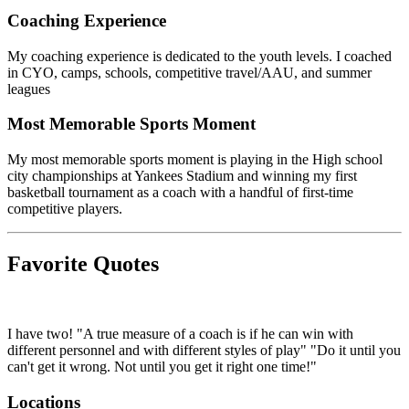
Coaching Experience​​​​‌ ‍ ​‍​‍‌‍ ‌ ​‍‌‍‍‌‌‍‌ ‌‍‍‌‌‍ ‍​‍​‍​ ‍‍​‍​‍‌ ​ ‌‍​‌‌‍ ‍‌‍‍‌‌ ‌​‌ ‍‌​‍ ‍‌‍‍‌‌‍ ​‍​‍​‍ ​​‍​‍‌‍‍​‌ ​‍‌‍‌‌‌‍‌‍​‍​‍​ ‍‍​‍​‍‌‍‍​‌ ‌​‌ ‌​‌ ​​‌ ​ ​ ‍‍​‍ ​‍ ‌‍​ ‌‍‍​‌‍‌‌‌‍ ​‌ ​ ‌‍‌‌‌‍​‌‌ ​​‌‍‍‌‌‍‌‌‌ ​‍‌ ​ ​‍ ‍‌ ​ ‌‍​‌‌‍ ‍‌‍‍‌‌ ‌​‌ ‍‌​‍ ‍‌ ​ ‌ ‌​‌ ‌‌‌‍‌​‌‍‍‌‌‍ ​‍ ‌‍‍‌‌‍ ‍‌ ‌​‌‍‌‌‌‍ ‍‌ ‌​​‍ ‌‍‌‌‌‍‌​‌‍‍‌‌ ‌​​‍ ‌‍ ‌‌‍ ‌‍‌​‌‍‌‌​ ‌‌ ​​‌ ​‍‌‍‌‌‌ ​ ‌‍‌‌‌‍ ‍‌ ‌​‌‍​‌‌ ‌​‌‍‍‌‌‍ ‌‍ ‍​ ‍ ‌‍‍‌‌‍‌​​ ‌‌‍​‌​ ​ ​ ‍‌​ ​‍‌‍‌‍‌‍‌‍‌‍‌‍​ ‍‌​‍ ‌​ ‌‌​ ‌ ​ ‍​‌‍​ ​‍ ‌​ ‌​‌‍‌‌​ ​​‌‍​ ​‍ ‌​ ‍‌‌‍‌‍​ ‌ ‌‍​ ​‍ ‌‌‍​ ​ ​‍​ ​​​ ​‌​ ​‌‌‍​ ​ ‌​‌‍‌​‌‍‌‌​ ‌ ‌‍‌​​ ‍‌​ ‍ ‌ ‌​‌ ‍‌‌ ​​‌‍‌‌​ ‌‌‍​ ‌‍ ‌‍​‌‌‍​ ‌‍‍​​ ‍ ‌ ​​‌‍​‌‌ ‌​‌‍‍​​ ‌‌ ​‍‌‍‍‌‌‍​ ‌‍‍​‌‌‌​‌‍‌‌‌ ‍​‌ ‌​​‍‌‌​ ‌‌‌​​‍‌‌ ‌‍‍ ‌‍‌‌‌ ‍‌​‍‌‌​ ​ ‌​‌​​‍‌‌​ ​ ‌​‌​​‍‌‌​ ​‍​ ​‍‌​ ​‌​‌ ‌​‍​‌​ ‍‌‌‍‌‌​‌​‌‌​‍‌‌‌‌​‍‌‌​ ​‍​ ​‍​‍‌‌​ ‌‌‌​‌​​‍ ‍‌‍​ ‌‍‍​‌‍‍‌‌‍ ​‌‍‌​‌ ​‍‌‍‌‌‌‍ ‍​‍‌‌​ ‌‌‌​​‍‌‌ ‌‍‍ ‌‍‌‌‌ ‍‌​‍‌‌​ ​ ‌​‌​​‍‌‌​ ​ ‌​‌​​‍‌‌​ ​‍​ ​‍‌​ ​‌ ​​‌​‍ ​ ‌‌‌ ​‍‌​​‌‌ ​ ‌‍ ‌​‍‌‌​ ​‍​ ​‍​‍‌‌​ ‌‌‌​‌​​‍ ‍‌ ‌​‌‍‌‌‌ ‍​‌ ‌​​ ‌‍​‍‌‍​‌‌ ​ ‌‍‌‌‌‌‌‌‌ ​‍‌‍ ​​ ‌‌‍‍​‌ ‌​‌ ‌​‌ ​​‌ ​ ​‍‌‌​ ​ ‌​​‌​‍‌‌​ ​‍‌​‌‍​‍‌‌​ ​‍‌​‌‍‌‍​ ‌‍‍​‌‍‌‌‌‍ ​‌ ​ ‌‍‌‌‌‍​‌‌ ​​‌‍‍‌‌‍‌‌‌ ​‍‌ ​ ​‍ ‍‌ ​ ‌‍​‌‌‍ ‍‌‍‍‌‌ ‌​‌ ‍‌​‍ ‍‌ ​ ‌ ‌​‌ ‌‌‌‍‌​‌‍‍‌‌‍ ​‍‌‍‌‍‍‌‌‍‌​​ ‌‌‍​‌​ ​ ​ ‍‌​ ​‍‌‍‌‍‌‍‌‍‌‍‌‍​ ‍‌​‍ ‌​ ‌‌​ ‌ ​ ‍​‌‍​ ​‍ ‌​ ‌​‌‍‌‌​ ​​‌‍​ ​‍ ‌​ ‍‌‌‍‌‍​ ‌ ‌‍​ ​‍ ‌‌‍​ ​ ​‍​ ​​​ ​‌​ ​‌‌‍​ ​ ‌​‌‍‌​‌‍‌‌​ ‌ ‌‍‌​​ ‍‌​‍‌‍‌ ‌​‌ ‍‌‌ ​​‌‍‌‌​ ‌‌‍​ ‌‍ ‌‍​‌‌‍​ ‌‍‍​​‍‌‍‌ ​​‌‍​‌‌ ‌​‌‍‍​​ ‌‌ ​‍‌‍‍‌‌‍​ ‌‍‍​‌‌‌​‌‍‌‌‌ ‍​‌ ‌​​‍‌‌​ ‌‌‌​​‍‌‌ ‌‍‍ ‌‍‌‌‌ ‍‌​‍‌‌​ ​ ‌​‌​​‍‌‌​ ​ ‌​‌​​‍‌‌​ ​‍​ ​‍‌​ ​‌​‌ ‌​‍​‌​ ‍‌‌‍‌‌​‌​‌‌​‍‌‌‌‌​‍‌‌​ ​‍​ ​‍​‍‌‌​ ‌‌‌​‌​​‍ ‍‌‍​ ‌‍‍​‌‍‍‌‌‍ ​‌‍‌​‌ ​‍‌‍‌‌‌‍ ‍​‍‌‌​ ‌‌‌​​‍‌‌ ‌‍‍ ‌‍‌‌‌ ‍‌​‍‌‌​ ​ ‌​‌​​‍‌‌​ ​ ‌​‌​​‍‌‌​ ​‍​ ​‍‌​ ​‌ ​​‌​‍ ​ ‌‌‌ ​‍‌​​‌‌ ​ ‌‍ ‌​‍‌‌​ ​‍​ ​‍​‍‌‌​ ‌‌‌​‌​​‍ ‍‌ ‌​‌‍‌‌‌ ‍​‌ ‌​​‍‌‍‌ ​​‌‍‌‌‌ ​‍‌ ​ ‌ ​​‌‍‌‌‌‍​ ‌ ‌​‌‍‍‌‌ ‌‍‌‍‌‌​ ‌‌ ​​‌ ‌‌‌‍​‍‌‍ ​‌‍‍‌‌ ​ ‌‍‍​‌‍‌‌‌‍‌​​‍​‍‌ ‌
My coaching experience is dedicated to the youth levels. I coached
in CYO, camps, schools, competitive travel/AAU, and summer
leagues​​​​‌ ‍ ​‍​‍‌‍ ‌ ​‍‌‍‍‌‌‍‌ ‌‍‍‌‌‍ ‍​‍​‍​ ‍‍​‍​‍‌ ​ ‌‍​‌‌‍ ‍‌‍‍‌‌ ‌​‌ ‍‌​‍ ‍‌‍‍‌‌‍ ​‍​‍​‍ ​​‍​‍‌‍‍​‌ ​‍‌‍‌‌‌‍‌‍​‍​‍​ ‍‍​‍​‍‌‍‍​‌ ‌​‌ ‌​‌ ​​‌ ​ ​ ‍‍​‍ ​‍ ‌‍​ ‌‍‍​‌‍‌‌‌‍ ​‌ ​ ‌‍‌‌‌‍​‌‌ ​​‌‍‍‌‌‍‌‌‌ ​‍‌ ​ ​‍ ‍‌ ​ ‌‍​‌‌‍ ‍‌‍‍‌‌ ‌​‌ ‍‌​‍ ‍‌ ​ ‌ ‌​‌ ‌‌‌‍‌​‌‍‍‌‌‍ ​‍ ‌‍‍‌‌‍ ‍‌ ‌​‌‍‌‌‌‍ ‍‌ ‌​​‍ ‌‍‌‌‌‍‌​‌‍‍‌‌ ‌​​‍ ‌‍ ‌‌‍ ‌‍‌​‌‍‌‌​ ‌‌ ​​‌ ​‍‌‍‌‌‌ ​ ‌‍‌‌‌‍ ‍‌ ‌​‌‍​‌‌ ‌​‌‍‍‌‌‍ ‌‍ ‍​ ‍ ‌‍‍‌‌‍‌​​ ‌‌‍​‌​ ​ ​ ‍‌​ ​‍‌‍‌‍‌‍‌‍‌‍‌‍​ ‍‌​‍ ‌​ ‌‌​ ‌ ​ ‍​‌‍​ ​‍ ‌​ ‌​‌‍‌‌​ ​​‌‍​ ​‍ ‌​ ‍‌‌‍‌‍​ ‌ ‌‍​ ​‍ ‌‌‍​ ​ ​‍​ ​​​ ​‌​ ​‌‌‍​ ​ ‌​‌‍‌​‌‍‌‌​ ‌ ‌‍‌​​ ‍‌​ ‍ ‌ ‌​‌ ‍‌‌ ​​‌‍‌‌​ ‌‌‍​ ‌‍ ‌‍​‌‌‍​ ‌‍‍​​ ‍ ‌ ​​‌‍​‌‌ ‌​‌‍‍​​ ‌‌ ​‍‌‍‍‌‌‍​ ‌‍‍​‌‌‌​‌‍‌‌‌ ‍​‌ ‌​​‍‌‌​ ‌‌‌​​‍‌‌ ‌‍‍ ‌‍‌‌‌ ‍‌​‍‌‌​ ​ ‌​‌​​‍‌‌​ ​ ‌​‌​​‍‌‌​ ​‍​ ​‍​ ​ ‌​‌‍​ ​‍‌‌‍​‌‍‍‍‌‌​ ‌​​‍‌‌‍‌​‍‌‌​ ​‍​ ​‍​‍‌‌​ ‌‌‌​‌​​‍ ‍‌‍​ ‌‍‍​‌‍‍‌‌‍ ​‌‍‌​‌ ​‍‌‍‌‌‌‍ ‍​‍‌‌​ ‌‌‌​​‍‌‌ ‌‍‍ ‌‍‌‌‌ ‍‌​‍‌‌​ ​ ‌​‌​​‍‌‌​ ​ ‌​‌​​‍‌‌​ ​‍​ ​‍‌‍‌‌‌​‌‌‌ ‌‌‌ ‍‌‌​‌​‌ ‍‍‌‌‍‌‌‌‌​​‍‌‌​ ​‍​ ​‍​‍‌‌​ ‌‌‌​‌​​‍ ‍‌ ‌​‌‍‌‌‌ ‍​‌ ‌​​ ‌‍​‍‌‍​‌‌ ​ ‌‍‌‌‌‌‌‌‌ ​‍‌‍ ​​ ‌‌‍‍​‌ ‌​‌ ‌​‌ ​​‌ ​ ​‍‌‌​ ​ ‌​​‌​‍‌‌​ ​‍‌​‌‍​‍‌‌​ ​‍‌​‌‍‌‍​ ‌‍‍​‌‍‌‌‌‍ ​‌ ​ ‌‍‌‌‌‍​‌‌ ​​‌‍‍‌‌‍‌‌‌ ​‍‌ ​ ​‍ ‍‌ ​ ‌‍​‌‌‍ ‍‌‍‍‌‌ ‌​‌ ‍‌​‍ ‍‌ ​ ‌ ‌​‌ ‌‌‌‍‌​‌‍‍‌‌‍ ​‍‌‍‌‍‍‌‌‍‌​​ ‌‌‍​‌​ ​ ​ ‍‌​ ​‍‌‍‌‍‌‍‌‍‌‍‌‍​ ‍‌​‍ ‌​ ‌‌​ ‌ ​ ‍​‌‍​ ​‍ ‌​ ‌​‌‍‌‌​ ​​‌‍​ ​‍ ‌​ ‍‌‌‍‌‍​ ‌ ‌‍​ ​‍ ‌‌‍​ ​ ​‍​ ​​​ ​‌​ ​‌‌‍​ ​ ‌​‌‍‌​‌‍‌‌​ ‌ ‌‍‌​​ ‍‌​‍‌‍‌ ‌​‌ ‍‌‌ ​​‌‍‌‌​ ‌‌‍​ ‌‍ ‌‍​‌‌‍​ ‌‍‍​​‍‌‍‌ ​​‌‍​‌‌ ‌​‌‍‍​​ ‌‌ ​‍‌‍‍‌‌‍​ ‌‍‍​‌‌‌​‌‍‌‌‌ ‍​‌ ‌​​‍‌‌​ ‌‌‌​​‍‌‌ ‌‍‍ ‌‍‌‌‌ ‍‌​‍‌‌​ ​ ‌​‌​​‍‌‌​ ​ ‌​‌​​‍‌‌​ ​‍​ ​‍​ ​ ‌​‌‍​ ​‍‌‌‍​‌‍‍‍‌‌​ ‌​​‍‌‌‍‌​‍‌‌​ ​‍​ ​‍​‍‌‌​ ‌‌‌​‌​​‍ ‍‌‍​ ‌‍‍​‌‍‍‌‌‍ ​‌‍‌​‌ ​‍‌‍‌‌‌‍ ‍​‍‌‌​ ‌‌‌​​‍‌‌ ‌‍‍ ‌‍‌‌‌ ‍‌​‍‌‌​ ​ ‌​‌​​‍‌‌​ ​ ‌​‌​​‍‌‌​ ​‍​ ​‍‌‍‌‌‌​‌‌‌ ‌‌‌ ‍‌‌​‌​‌ ‍‍‌‌‍‌‌‌‌​​‍‌‌​ ​‍​ ​‍​‍‌‌​ ‌‌‌​‌​​‍ ‍‌ ‌​‌‍‌‌‌ ‍​‌ ‌​​‍‌‍‌ ​​‌‍‌‌‌ ​‍‌ ​ ‌ ​​‌‍‌‌‌‍​ ‌ ‌​‌‍‍‌‌ ‌‍‌‍‌‌​ ‌‌ ​​‌ ‌‌‌‍​‍‌‍ ​‌‍‍‌‌ ​ ‌‍‍​‌‍‌‌‌‍‌​​‍​‍‌ ‌
Most Memorable Sports Moment​​​​‌ ‍ ​‍​‍‌‍ ‌ ​‍‌‍‍‌‌‍‌ ‌‍‍‌‌‍ ‍​‍​‍​ ‍‍​‍​‍‌ ​ ‌‍​‌‌‍ ‍‌‍‍‌‌ ‌​‌ ‍‌​‍ ‍‌‍‍‌‌‍ ​‍​‍​‍ ​​‍​‍‌‍‍​‌ ​‍‌‍‌‌‌‍‌‍​‍​‍​ ‍‍​‍​‍‌‍‍​‌ ‌​‌ ‌​‌ ​​‌ ​ ​ ‍‍​‍ ​‍ ‌‍​ ‌‍‍​‌‍‌‌‌‍ ​‌ ​ ‌‍‌‌‌‍​‌‌ ​​‌‍‍‌‌‍‌‌‌ ​‍‌ ​ ​‍ ‍‌ ​ ‌‍​‌‌‍ ‍‌‍‍‌‌ ‌​‌ ‍‌​‍ ‍‌ ​ ‌ ‌​‌ ‌‌‌‍‌​‌‍‍‌‌‍ ​‍ ‌‍‍‌‌‍ ‍‌ ‌​‌‍‌‌‌‍ ‍‌ ‌​​‍ ‌‍‌‌‌‍‌​‌‍‍‌‌ ‌​​‍ ‌‍ ‌‌‍ ‌‍‌​‌‍‌‌​ ‌‌ ​​‌ ​‍‌‍‌‌‌ ​ ‌‍‌‌‌‍ ‍‌ ‌​‌‍​‌‌ ‌​‌‍‍‌‌‍ ‌‍ ‍​ ‍ ‌‍‍‌‌‍‌​​ ‌‌‍​‌​ ​ ​ ‍‌​ ​‍‌‍‌‍‌‍‌‍‌‍‌‍​ ‍‌​‍ ‌​ ‌‌​ ‌ ​ ‍​‌‍​ ​‍ ‌​ ‌​‌‍‌‌​ ​​‌‍​ ​‍ ‌​ ‍‌‌‍‌‍​ ‌ ‌‍​ ​‍ ‌‌‍​ ​ ​‍​ ​​​ ​‌​ ​‌‌‍​ ​ ‌​‌‍‌​‌‍‌‌​ ‌ ‌‍‌​​ ‍‌​ ‍ ‌ ‌​‌ ‍‌‌ ​​‌‍‌‌​ ‌‌‍​ ‌‍ ‌‍​‌‌‍​ ‌‍‍​​ ‍ ‌ ​​‌‍​‌‌ ‌​‌‍‍​​ ‌‌ ​‍‌‍‍‌‌‍​ ‌‍‍​‌‌‌​‌‍‌‌‌ ‍​‌ ‌​​‍‌‌​ ‌‌‌​​‍‌‌ ‌‍‍ ‌‍‌‌‌ ‍‌​‍‌‌​ ​ ‌​‌​​‍‌‌​ ​ ‌​‌​​‍‌‌​ ​‍​ ​‍‌‌​‌‌‌‍‍‌‌​​‌‍ ​‌‍‍‍‌​‌‍‌​‍‍‌‍‌‌​‍‌‌​ ​‍​ ​‍​‍‌‌​ ‌‌‌​‌​​‍ ‍‌‍​ ‌‍‍​‌‍‍‌‌‍ ​‌‍‌​‌ ​‍‌‍‌‌‌‍ ‍​‍‌‌​ ‌‌‌​​‍‌‌ ‌‍‍ ‌‍‌‌‌ ‍‌​‍‌‌​ ​ ‌​‌​​‍‌‌​ ​ ‌​‌​​‍‌‌​ ​‍​ ​‍‌ ‌‌​ ‍‌‌‍‍​‌​​‍‌​‌‌‌​ ​​ ​‌​ ​‍​‍‌‌​ ​‍​ ​‍​‍‌‌​ ‌‌‌​‌​​‍ ‍‌ ‌​‌‍‌‌‌ ‍​‌ ‌​​ ‌‍​‍‌‍​‌‌ ​ ‌‍‌‌‌‌‌‌‌ ​‍‌‍ ​​ ‌‌‍‍​‌ ‌​‌ ‌​‌ ​​‌ ​ ​‍‌‌​ ​ ‌​​‌​‍‌‌​ ​‍‌​‌‍​‍‌‌​ ​‍‌​‌‍‌‍​ ‌‍‍​‌‍‌‌‌‍ ​‌ ​ ‌‍‌‌‌‍​‌‌ ​​‌‍‍‌‌‍‌‌‌ ​‍‌ ​ ​‍ ‍‌ ​ ‌‍​‌‌‍ ‍‌‍‍‌‌ ‌​‌ ‍‌​‍ ‍‌ ​ ‌ ‌​‌ ‌‌‌‍‌​‌‍‍‌‌‍ ​‍‌‍‌‍‍‌‌‍‌​​ ‌‌‍​‌​ ​ ​ ‍‌​ ​‍‌‍‌‍‌‍‌‍‌‍‌‍​ ‍‌​‍ ‌​ ‌‌​ ‌ ​ ‍​‌‍​ ​‍ ‌​ ‌​‌‍‌‌​ ​​‌‍​ ​‍ ‌​ ‍‌‌‍‌‍​ ‌ ‌‍​ ​‍ ‌‌‍​ ​ ​‍​ ​​​ ​‌​ ​‌‌‍​ ​ ‌​‌‍‌​‌‍‌‌​ ‌ ‌‍‌​​ ‍‌​‍‌‍‌ ‌​‌ ‍‌‌ ​​‌‍‌‌​ ‌‌‍​ ‌‍ ‌‍​‌‌‍​ ‌‍‍​​‍‌‍‌ ​​‌‍​‌‌ ‌​‌‍‍​​ ‌‌ ​‍‌‍‍‌‌‍​ ‌‍‍​‌‌‌​‌‍‌‌‌ ‍​‌ ‌​​‍‌‌​ ‌‌‌​​‍‌‌ ‌‍‍ ‌‍‌‌‌ ‍‌​‍‌‌​ ​ ‌​‌​​‍‌‌​ ​ ‌​‌​​‍‌‌​ ​‍​ ​‍‌‌​‌‌‌‍‍‌‌​​‌‍ ​‌‍‍‍‌​‌‍‌​‍‍‌‍‌‌​‍‌‌​ ​‍​ ​‍​‍‌‌​ ‌‌‌​‌​​‍ ‍‌‍​ ‌‍‍​‌‍‍‌‌‍ ​‌‍‌​‌ ​‍‌‍‌‌‌‍ ‍​‍‌‌​ ‌‌‌​​‍‌‌ ‌‍‍ ‌‍‌‌‌ ‍‌​‍‌‌​ ​ ‌​‌​​‍‌‌​ ​ ‌​‌​​‍‌‌​ ​‍​ ​‍‌ ‌‌​ ‍‌‌‍‍​‌​​‍‌​‌‌‌​ ​​ ​‌​ ​‍​‍‌‌​ ​‍​ ​‍​‍‌‌​ ‌‌‌​‌​​‍ ‍‌ ‌​‌‍‌‌‌ ‍​‌ ‌​​‍‌‍‌ ​​‌‍‌‌‌ ​‍‌ ​ ‌ ​​‌‍‌‌‌‍​ ‌ ‌​‌‍‍‌‌ ‌‍‌‍‌‌​ ‌‌ ​​‌ ‌‌‌‍​‍‌‍ ​‌‍‍‌‌ ​ ‌‍‍​‌‍‌‌‌‍‌​​‍​‍‌ ‌
My most memorable sports moment is playing in the High school
city championships at Yankees Stadium and winning my first
basketball tournament as a coach with a handful of first-time
competitive players.​​​​‌ ‍ ​‍​‍‌‍ ‌ ​‍‌‍‍‌‌‍‌ ‌‍‍‌‌‍ ‍​‍​‍​ ‍‍​‍​‍‌ ​ ‌‍​‌‌‍ ‍‌‍‍‌‌ ‌​‌ ‍‌​‍ ‍‌‍‍‌‌‍ ​‍​‍​‍ ​​‍​‍‌‍‍​‌ ​‍‌‍‌‌‌‍‌‍​‍​‍​ ‍‍​‍​‍‌‍‍​‌ ‌​‌ ‌​‌ ​​‌ ​ ​ ‍‍​‍ ​‍ ‌‍​ ‌‍‍​‌‍‌‌‌‍ ​‌ ​ ‌‍‌‌‌‍​‌‌ ​​‌‍‍‌‌‍‌‌‌ ​‍‌ ​ ​‍ ‍‌ ​ ‌‍​‌‌‍ ‍‌‍‍‌‌ ‌​‌ ‍‌​‍ ‍‌ ​ ‌ ‌​‌ ‌‌‌‍‌​‌‍‍‌‌‍ ​‍ ‌‍‍‌‌‍ ‍‌ ‌​‌‍‌‌‌‍ ‍‌ ‌​​‍ ‌‍‌‌‌‍‌​‌‍‍‌‌ ‌​​‍ ‌‍ ‌‌‍ ‌‍‌​‌‍‌‌​ ‌‌ ​​‌ ​‍‌‍‌‌‌ ​ ‌‍‌‌‌‍ ‍‌ ‌​‌‍​‌‌ ‌​‌‍‍‌‌‍ ‌‍ ‍​ ‍ ‌‍‍‌‌‍‌​​ ‌‌‍​‌​ ​ ​ ‍‌​ ​‍‌‍‌‍‌‍‌‍‌‍‌‍​ ‍‌​‍ ‌​ ‌‌​ ‌ ​ ‍​‌‍​ ​‍ ‌​ ‌​‌‍‌‌​ ​​‌‍​ ​‍ ‌​ ‍‌‌‍‌‍​ ‌ ‌‍​ ​‍ ‌‌‍​ ​ ​‍​ ​​​ ​‌​ ​‌‌‍​ ​ ‌​‌‍‌​‌‍‌‌​ ‌ ‌‍‌​​ ‍‌​ ‍ ‌ ‌​‌ ‍‌‌ ​​‌‍‌‌​ ‌‌‍​ ‌‍ ‌‍​‌‌‍​ ‌‍‍​​ ‍ ‌ ​​‌‍​‌‌ ‌​‌‍‍​​ ‌‌ ​‍‌‍‍‌‌‍​ ‌‍‍​‌‌‌​‌‍‌‌‌ ‍​‌ ‌​​‍‌‌​ ‌‌‌​​‍‌‌ ‌‍‍ ‌‍‌‌‌ ‍‌​‍‌‌​ ​ ‌​‌​​‍‌‌​ ​ ‌​‌​​‍‌‌​ ​‍​ ​‍‌ ‍‌‌‍‌​​ ‍‌‌​‍​‌​‍‌‌ ‍‍‌‍​‍‌‍​ ​‍‌‌​ ​‍​ ​‍​‍‌‌​ ‌‌‌​‌​​‍ ‍‌‍​ ‌‍‍​‌‍‍‌‌‍ ​‌‍‌​‌ ​‍‌‍‌‌‌‍ ‍​‍‌‌​ ‌‌‌​​‍‌‌ ‌‍‍ ‌‍‌‌‌ ‍‌​‍‌‌​ ​ ‌​‌​​‍‌‌​ ​ ‌​‌​​‍‌‌​ ​‍​ ​‍​ ‌​‌‍‍​​ ‌​‌​ ​‌‌‌‍‌ ​‌‌‍ ‌​ ‌‍​‍‌‌​ ​‍​ ​‍​‍‌‌​ ‌‌‌​‌​​‍ ‍‌ ‌​‌‍‌‌‌ ‍​‌ ‌​​ ‌‍​‍‌‍​‌‌ ​ ‌‍‌‌‌‌‌‌‌ ​‍‌‍ ​​ ‌‌‍‍​‌ ‌​‌ ‌​‌ ​​‌ ​ ​‍‌‌​ ​ ‌​​‌​‍‌‌​ ​‍‌​‌‍​‍‌‌​ ​‍‌​‌‍‌‍​ ‌‍‍​‌‍‌‌‌‍ ​‌ ​ ‌‍‌‌‌‍​‌‌ ​​‌‍‍‌‌‍‌‌‌ ​‍‌ ​ ​‍ ‍‌ ​ ‌‍​‌‌‍ ‍‌‍‍‌‌ ‌​‌ ‍‌​‍ ‍‌ ​ ‌ ‌​‌ ‌‌‌‍‌​‌‍‍‌‌‍ ​‍‌‍‌‍‍‌‌‍‌​​ ‌‌‍​‌​ ​ ​ ‍‌​ ​‍‌‍‌‍‌‍‌‍‌‍‌‍​ ‍‌​‍ ‌​ ‌‌​ ‌ ​ ‍​‌‍​ ​‍ ‌​ ‌​‌‍‌‌​ ​​‌‍​ ​‍ ‌​ ‍‌‌‍‌‍​ ‌ ‌‍​ ​‍ ‌‌‍​ ​ ​‍​ ​​​ ​‌​ ​‌‌‍​ ​ ‌​‌‍‌​‌‍‌‌​ ‌ ‌‍‌​​ ‍‌​‍‌‍‌ ‌​‌ ‍‌‌ ​​‌‍‌‌​ ‌‌‍​ ‌‍ ‌‍​‌‌‍​ ‌‍‍​​‍‌‍‌ ​​‌‍​‌‌ ‌​‌‍‍​​ ‌‌ ​‍‌‍‍‌‌‍​ ‌‍‍​‌‌‌​‌‍‌‌‌ ‍​‌ ‌​​‍‌‌​ ‌‌‌​​‍‌‌ ‌‍‍ ‌‍‌‌‌ ‍‌​‍‌‌​ ​ ‌​‌​​‍‌‌​ ​ ‌​‌​​‍‌‌​ ​‍​ ​‍‌ ‍‌‌‍‌​​ ‍‌‌​‍​‌​‍‌‌ ‍‍‌‍​‍‌‍​ ​‍‌‌​ ​‍​ ​‍​‍‌‌​ ‌‌‌​‌​​‍ ‍‌‍​ ‌‍‍​‌‍‍‌‌‍ ​‌‍‌​‌ ​‍‌‍‌‌‌‍ ‍​‍‌‌​ ‌‌‌​​‍‌‌ ‌‍‍ ‌‍‌‌‌ ‍‌​‍‌‌​ ​ ‌​‌​​‍‌‌​ ​ ‌​‌​​‍‌‌​ ​‍​ ​‍​ ‌​‌‍‍​​ ‌​‌​ ​‌‌‌‍‌ ​‌‌‍ ‌​ ‌‍​‍‌‌​ ​‍​ ​‍​‍‌‌​ ‌‌‌​‌​​‍ ‍‌ ‌​‌‍‌‌‌ ‍​‌ ‌​​‍‌‍‌ ​​‌‍‌‌‌ ​‍‌ ​ ‌ ​​‌‍‌‌‌‍​ ‌ ‌​‌‍‍‌‌ ‌‍‌‍‌‌​ ‌‌ ​​‌ ‌‌‌‍​‍‌‍ ​‌‍‍‌‌ ​ ‌‍‍​‌‍‌‌‌‍‌​​‍​‍‌ ‌
Favorite Quotes
I have two! "A true measure of a coach is if he can win with
different personnel and with different styles of play" "Do it until you
can't get it wrong. Not until you get it right one time!"​​​​‌ ‍ ​‍​‍‌‍ ‌ ​‍‌‍‍‌‌‍‌ ‌‍‍‌‌‍ ‍​‍​‍​ ‍‍​‍​‍‌ ​ ‌‍​‌‌‍ ‍‌‍‍‌‌ ‌​‌ ‍‌​‍ ‍‌‍‍‌‌‍ ​‍​‍​‍ ​​‍​‍‌‍‍​‌ ​‍‌‍‌‌‌‍‌‍​‍​‍​ ‍‍​‍​‍‌‍‍​‌ ‌​‌ ‌​‌ ​​‌ ​ ​ ‍‍​‍ ​‍ ‌‍​ ‌‍‍​‌‍‌‌‌‍ ​‌ ​ ‌‍‌‌‌‍​‌‌ ​​‌‍‍‌‌‍‌‌‌ ​‍‌ ​ ​‍ ‍‌ ​ ‌‍​‌‌‍ ‍‌‍‍‌‌ ‌​‌ ‍‌​‍ ‍‌ ​ ‌ ‌​‌ ‌‌‌‍‌​‌‍‍‌‌‍ ​‍ ‌‍‍‌‌‍ ‍‌ ‌​‌‍‌‌‌‍ ‍‌ ‌​​‍ ‌‍‌‌‌‍‌​‌‍‍‌‌ ‌​​‍ ‌‍ ‌‌‍ ‌‍‌​‌‍‌‌​ ‌‌ ​​‌ ​‍‌‍‌‌‌ ​ ‌‍‌‌‌‍ ‍‌ ‌​‌‍​‌‌ ‌​‌‍‍‌‌‍ ‌‍ ‍​ ‍ ‌‍‍‌‌‍‌​​ ‌‌‍​‌​ ​ ​ ‍‌​ ​‍‌‍‌‍‌‍‌‍‌‍‌‍​ ‍‌​‍ ‌​ ‌‌​ ‌ ​ ‍​‌‍​ ​‍ ‌​ ‌​‌‍‌‌​ ​​‌‍​ ​‍ ‌​ ‍‌‌‍‌‍​ ‌ ‌‍​ ​‍ ‌‌‍​ ​ ​‍​ ​​​ ​‌​ ​‌‌‍​ ​ ‌​‌‍‌​‌‍‌‌​ ‌ ‌‍‌​​ ‍‌​ ‍ ‌ ‌​‌ ‍‌‌ ​​‌‍‌‌​ ‌‌‍​ ‌‍ ‌‍​‌‌‍​ ‌‍‍​​ ‍ ‌ ​​‌‍​‌‌ ‌​‌‍‍​​ ‌‌ ​‌‌ ‌‌‌‍ ‌ ‌​‌‍‌‌‌ ​ ​‍‌‌​ ‌‌‌​​‍‌‌ ‌‍‍ ‌‍‌‌‌ ‍‌​‍‌‌​ ​ ‌​‌​​‍‌‌​ ​ ‌​‌​​‍‌‌​ ​‍​ ​‍‌‌​​‌‌​‍‌ ‌ ‌​‍ ‌​‌​‌‍‌‍‌‌​ ‌ ​‌​‍‌‌​ ​‍​ ​‍​‍‌‌​ ‌‌‌​‌​​‍ ‍‌ ​‌‌ ‌‌‌‍ ‌ ‌​‌‍‌‌​‍‌‌​ ‌‌‌​​‍‌‌ ‌‍‍ ‌‍‌‌‌ ‍‌​‍‌‌​ ​ ‌​‌​​‍‌‌​ ​ ‌​‌​​‍‌‌​ ​‍​ ​‍‌‍ ​​ ‌‌‌​‌‌‌ ​ ‌​‌‌​ ​‌‌​‍‌‌‍‌ ​‍‌‌​ ​‍​ ​‍​‍‌‌​ ‌‌‌​‌​​‍ ‍‌‍​ ‌‍‍​‌‍‍‌‌‍ ​‌‍‌​‌ ​‍‌‍‌‌‌‍ ‍​‍‌‌​ ‌‌‌​​‍‌‌ ‌‍‍ ‌‍‌‌‌ ‍‌​‍‌‌​ ​ ‌​‌​​‍‌‌​ ​ ‌​‌​​‍‌‌​ ​‍​ ​‍‌‌​ ‌‌‍​‌‍‍​‌​‍‌‌​ ‌‌ ‌‍​ ‌‍‌‌‌‍​‍‌‌​ ​‍​ ​‍​‍‌‌​ ‌‌‌​‌​​‍ ‍‌ ‌​‌‍‌‌‌ ‍​‌ ‌​​ ‌‍​‍‌‍​‌‌ ​ ‌‍‌‌‌‌‌‌‌ ​‍‌‍ ​​ ‌‌‍‍​‌ ‌​‌ ‌​‌ ​​‌ ​ ​‍‌‌​ ​ ‌​​‌​‍‌‌​ ​‍‌​‌‍​‍‌‌​ ​‍‌​‌‍‌‍​ ‌‍‍​‌‍‌‌‌‍ ​‌ ​ ‌‍‌‌‌‍​‌‌ ​​‌‍‍‌‌‍‌‌‌ ​‍‌ ​ ​‍ ‍‌ ​ ‌‍​‌‌‍ ‍‌‍‍‌‌ ‌​‌ ‍‌​‍ ‍‌ ​ ‌ ‌​‌ ‌‌‌‍‌​‌‍‍‌‌‍ ​‍‌‍‌‍‍‌‌‍‌​​ ‌‌‍​‌​ ​ ​ ‍‌​ ​‍‌‍‌‍‌‍‌‍‌‍‌‍​ ‍‌​‍ ‌​ ‌‌​ ‌ ​ ‍​‌‍​ ​‍ ‌​ ‌​‌‍‌‌​ ​​‌‍​ ​‍ ‌​ ‍‌‌‍‌‍​ ‌ ‌‍​ ​‍ ‌‌‍​ ​ ​‍​ ​​​ ​‌​ ​‌‌‍​ ​ ‌​‌‍‌​‌‍‌‌​ ‌ ‌‍‌​​ ‍‌​‍‌‍‌ ‌​‌ ‍‌‌ ​​‌‍‌‌​ ‌‌‍​ ‌‍ ‌‍​‌‌‍​ ‌‍‍​​‍‌‍‌ ​​‌‍​‌‌ ‌​‌‍‍​​ ‌‌ ​‌‌ ‌‌‌‍ ‌ ‌​‌‍‌‌‌ ​ ​‍‌‌​ ‌‌‌​​‍‌‌ ‌‍‍ ‌‍‌‌‌ ‍‌​‍‌‌​ ​ ‌​‌​​‍‌‌​ ​ ‌​‌​​‍‌‌​ ​‍​ ​‍‌‌​​‌‌​‍‌ ‌ ‌​‍ ‌​‌​‌‍‌‍‌‌​ ‌ ​‌​‍‌‌​ ​‍​ ​‍​‍‌‌​ ‌‌‌​‌​​‍ ‍‌ ​‌‌ ‌‌‌‍ ‌ ‌​‌‍‌‌​‍‌‌​ ‌‌‌​​‍‌‌ ‌‍‍ ‌‍‌‌‌ ‍‌​‍‌‌​ ​ ‌​‌​​‍‌‌​ ​ ‌​‌​​‍‌‌​ ​‍​ ​‍‌‍ ​​ ‌‌‌​‌‌‌ ​ ‌​‌‌​ ​‌‌​‍‌‌‍‌ ​‍‌‌​ ​‍​ ​‍​‍‌‌​ ‌‌‌​‌​​‍ ‍‌‍​ ‌‍‍​‌‍‍‌‌‍ ​‌‍‌​‌ ​‍‌‍‌‌‌‍ ‍​‍‌‌​ ‌‌‌​​‍‌‌ ‌‍‍ ‌‍‌‌‌ ‍‌​‍‌‌​ ​ ‌​‌​​‍‌‌​ ​ ‌​‌​​‍‌‌​ ​‍​ ​‍‌‌​ ‌‌‍​‌‍‍​‌​‍‌‌​ ‌‌ ‌‍​ ‌‍‌‌‌‍​‍‌‌​ ​‍​ ​‍​‍‌‌​ ‌‌‌​‌​​‍ ‍‌ ‌​‌‍‌‌‌ ‍​‌ ‌​​‍‌‍‌ ​​‌‍‌‌‌ ​‍‌ ​ ‌ ​​‌‍‌‌‌‍​ ‌ ‌​‌‍‍‌‌ ‌‍‌‍‌‌​ ‌‌ ​​‌ ‌‌‌‍​‍‌‍ ​‌‍‍‌‌ ​ ‌‍‍​‌‍‌‌‌‍‌​​‍​‍‌ ‌
Locations​​​​‌ ‍ ​‍​‍‌‍ ‌ ​‍‌‍‍‌‌‍‌ ‌‍‍‌‌‍ ‍​‍​‍​ ‍‍​‍​‍‌ ​ ‌‍​‌‌‍ ‍‌‍‍‌‌ ‌​‌ ‍‌​‍ ‍‌‍‍‌‌‍ ​‍​‍​‍ ​​‍​‍‌‍‍​‌ ​‍‌‍‌‌‌‍‌‍​‍​‍​ ‍‍​‍​‍‌‍‍​‌ ‌​‌ ‌​‌ ​​‌ ​ ​ ‍‍​‍ ​‍ ‌‍​ ‌‍‍​‌‍‌‌‌‍ ​‌ ​ ‌‍‌‌‌‍​‌‌ ​​‌‍‍‌‌‍‌‌‌ ​‍‌ ​ ​‍ ‍‌ ​ ‌‍​‌‌‍ ‍‌‍‍‌‌ ‌​‌ ‍‌​‍ ‍‌ ​ ‌ ‌​‌ ‌‌‌‍‌​‌‍‍‌‌‍ ​‍ ‌‍‍‌‌‍ ‍‌ ‌​‌‍‌‌‌‍ ‍‌ ‌​​‍ ‌‍‌‌‌‍‌​‌‍‍‌‌ ‌​​‍ ‌‍ ‌‌‍ ‌‍‌​‌‍‌‌​ ‌‌ ​​‌ ​‍‌‍‌‌‌ ​ ‌‍‌‌‌‍ ‍‌ ‌​‌‍​‌‌ ‌​‌‍‍‌‌‍ ‌‍ ‍​ ‍ ‌‍‍‌‌‍‌​​ ‌‌‍‌‍‌‍ ‌‍ ‌ ‌​‌‍‌‌‌ ​‍​ ‍ ‌ ‌​‌ ‍‌‌ ​​‌‍‌‌​ ‌‌‍‌‍‌‍ ‌‍ ‌ ‌​‌‍‌‌‌ ​‍​ ‍ ‌ ​​‌‍​‌‌ ‌​‌‍‍​​ ‌‌‍​ ‌‍ ‌‍ ​‌ ‌‌‌‍ ‌‌‍ ‍‌ ​ ​‍‌‌​ ‌‌‌​​‍‌‌ ‌‍‍ ‌‍‌‌‌ ‍‌​‍‌‌​ ​ ‌​‌​​‍‌‌​ ​ ‌​‌​​‍‌‌​ ​‍​ ​‍‌‍‌‌‌‍​‍​ ​‍​ ‍​‌‍​ ​ ‌‌‌‍​ ‌‍​ ‌‍‌‌‌‍​‍‌‍​‌​ ​‌​‍‌‌​ ​‍​ ​‍​‍‌‌​ ‌‌‌​‌​​‍ ‍‌ ‌​‌‍‍‌‌ ‌​‌‍ ​‌‍‌‌​ ‌‍​‍‌‍​‌‌ ​ ‌‍‌‌‌‌‌‌‌ ​‍‌‍ ​​ ‌‌‍‍​‌ ‌​‌ ‌​‌ ​​‌ ​ ​‍‌‌​ ​ ‌​​‌​‍‌‌​ ​‍‌​‌‍​‍‌‌​ ​‍‌​‌‍‌‍​ ‌‍‍​‌‍‌‌‌‍ ​‌ ​ ‌‍‌‌‌‍​‌‌ ​​‌‍‍‌‌‍‌‌‌ ​‍‌ ​ ​‍ ‍‌ ​ ‌‍​‌‌‍ ‍‌‍‍‌‌ ‌​‌ ‍‌​‍ ‍‌ ​ ‌ ‌​‌ ‌‌‌‍‌​‌‍‍‌‌‍ ​‍‌‍‌‍‍‌‌‍‌​​ ‌‌‍‌‍‌‍ ‌‍ ‌ ‌​‌‍‌‌‌ ​‍​‍‌‍‌ ‌​‌ ‍‌‌ ​​‌‍‌‌​ ‌‌‍‌‍‌‍ ‌‍ ‌ ‌​‌‍‌‌‌ ​‍​‍‌‍‌ ​​‌‍​‌‌ ‌​‌‍‍​​ ‌‌‍​ ‌‍ ‌‍ ​‌ ‌‌‌‍ ‌‌‍ ‍‌ ​ ​‍‌‌​ ‌‌‌​​‍‌‌ ‌‍‍ ‌‍‌‌‌ ‍‌​‍‌‌​ ​ ‌​‌​​‍‌‌​ ​ ‌​‌​​‍‌‌​ ​‍​ ​‍‌‍‌‌‌‍​‍​ ​‍​ ‍​‌‍​ ​ ‌‌‌‍​ ‌‍​ ‌‍‌‌‌‍​‍‌‍​‌​ ​‌​‍‌‌​ ​‍​ ​‍​‍‌‌​ ‌‌‌​‌​​‍ ‍‌ ‌​‌‍‍‌‌ ‌​‌‍ ​‌‍‌‌​‍‌‍‌ ​​‌‍‌‌‌ ​‍‌ ​ ‌ ​​‌‍‌‌‌‍​ ‌ ‌​‌‍‍‌‌ ‌‍‌‍‌‌​ ‌‌ ​​‌ ‌‌‌‍​‍‌‍ ​‌‍‍‌‌ ​ ‌‍‍​‌‍‌‌‌‍‌​​‍​‍‌ ‌