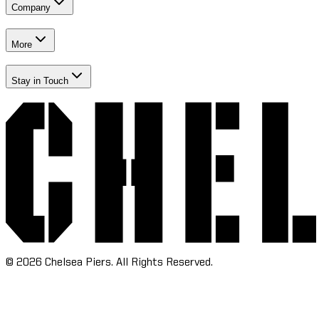
Company​​​​‌ ‍ ​‍​‍‌‍ ‌ ​‍‌‍‍‌‌‍‌ ‌‍‍‌‌‍ ‍​‍​‍​ ‍‍​‍​‍‌ ​ ‌‍​‌‌‍ ‍‌‍‍‌‌ ‌​‌ ‍‌​‍ ‍‌‍‍‌‌‍ ​‍​‍​‍ ​​‍​‍‌‍‍​‌ ​‍‌‍‌‌‌‍‌‍​‍​‍​ ‍‍​‍​‍‌‍‍​‌ ‌​‌ ‌​‌ ​​‌ ​ ​ ‍‍​‍ ​‍ ‌‍​ ‌‍‍​‌‍‌‌‌‍ ​‌ ​ ‌‍‌‌‌‍​‌‌ ​​‌‍‍‌‌‍‌‌‌ ​‍‌ ​ ​‍ ‍‌ ​ ‌‍​‌‌‍ ‍‌‍‍‌‌ ‌​‌ ‍‌​‍ ‍‌ ​ ‌ ‌​‌ ‌‌‌‍‌​‌‍‍‌‌‍ ​‍ ‌‍‍‌‌‍ ‍‌ ‌​‌‍‌‌‌‍ ‍‌ ‌​​‍ ‌‍‌‌‌‍‌​‌‍‍‌‌ ‌​​‍ ‌‍ ‌‌‍ ‌‍‌​‌‍‌‌​ ‌‌ ​​‌ ​‍‌‍‌‌‌ ​ ‌‍‌‌‌‍ ‍‌ ‌​‌‍​‌‌ ‌​‌‍‍‌‌‍ ‌‍ ‍​ ‍ ‌‍‍‌‌‍‌​​ ‌‌‍‌‍‌‍ ‌‍ ‌ ‌​‌‍‌‌‌ ​‍​ ‍ ‌ ‌​‌ ‍‌‌ ​​‌‍‌‌​ ‌‌‍‌‍‌‍ ‌‍ ‌ ‌​‌‍‌‌‌ ​‍​ ‍ ‌ ​​‌‍​‌‌ ‌​‌‍‍​​ ‌‌‍​ ‌‍ ‌‍ ​‌ ‌‌‌‍ ‌‌‍ ‍‌ ​ ​‍‌‌​ ‌‌‌​​‍‌‌ ‌‍‍ ‌‍‌‌‌ ‍‌​‍‌‌​ ​ ‌​‌​​‍‌‌​ ​ ‌​‌​​‍‌‌​ ​‍​ ​‍‌‍​ ​ ​ ​ ‌​​ ​​‌‍​ ​ ‌‍‌‍‌​​ ‌​‌‍‌‍‌‍‌‌‌‍‌‌‌‍‌​​‍‌‌​ ​‍​ ​‍​‍‌‌​ ‌‌‌​‌​​‍ ‍‌ ‌​‌‍‍‌‌ ‌​‌‍ ​‌‍‌‌​ ‌‍​‍‌‍​‌‌ ​ ‌‍‌‌‌‌‌‌‌ ​‍‌‍ ​​ ‌‌‍‍​‌ ‌​‌ ‌​‌ ​​‌ ​ ​‍‌‌​ ​ ‌​​‌​‍‌‌​ ​‍‌​‌‍​‍‌‌​ ​‍‌​‌‍‌‍​ ‌‍‍​‌‍‌‌‌‍ ​‌ ​ ‌‍‌‌‌‍​‌‌ ​​‌‍‍‌‌‍‌‌‌ ​‍‌ ​ ​‍ ‍‌ ​ ‌‍​‌‌‍ ‍‌‍‍‌‌ ‌​‌ ‍‌​‍ ‍‌ ​ ‌ ‌​‌ ‌‌‌‍‌​‌‍‍‌‌‍ ​‍‌‍‌‍‍‌‌‍‌​​ ‌‌‍‌‍‌‍ ‌‍ ‌ ‌​‌‍‌‌‌ ​‍​‍‌‍‌ ‌​‌ ‍‌‌ ​​‌‍‌‌​ ‌‌‍‌‍‌‍ ‌‍ ‌ ‌​‌‍‌‌‌ ​‍​‍‌‍‌ ​​‌‍​‌‌ ‌​‌‍‍​​ ‌‌‍​ ‌‍ ‌‍ ​‌ ‌‌‌‍ ‌‌‍ ‍‌ ​ ​‍‌‌​ ‌‌‌​​‍‌‌ ‌‍‍ ‌‍‌‌‌ ‍‌​‍‌‌​ ​ ‌​‌​​‍‌‌​ ​ ‌​‌​​‍‌‌​ ​‍​ ​‍‌‍​ ​ ​ ​ ‌​​ ​​‌‍​ ​ ‌‍‌‍‌​​ ‌​‌‍‌‍‌‍‌‌‌‍‌‌‌‍‌​​‍‌‌​ ​‍​ ​‍​‍‌‌​ ‌‌‌​‌​​‍ ‍‌ ‌​‌‍‍‌‌ ‌​‌‍ ​‌‍‌‌​‍‌‍‌ ​​‌‍‌‌‌ ​‍‌ ​ ‌ ​​‌‍‌‌‌‍​ ‌ ‌​‌‍‍‌‌ ‌‍‌‍‌‌​ ‌‌ ​​‌ ‌‌‌‍​‍‌‍ ​‌‍‍‌‌ ​ ‌‍‍​‌‍‌‌‌‍‌​​‍​‍‌ ‌
More​​​​‌ ‍ ​‍​‍‌‍ ‌ ​‍‌‍‍‌‌‍‌ ‌‍‍‌‌‍ ‍​‍​‍​ ‍‍​‍​‍‌ ​ ‌‍​‌‌‍ ‍‌‍‍‌‌ ‌​‌ ‍‌​‍ ‍‌‍‍‌‌‍ ​‍​‍​‍ ​​‍​‍‌‍‍​‌ ​‍‌‍‌‌‌‍‌‍​‍​‍​ ‍‍​‍​‍‌‍‍​‌ ‌​‌ ‌​‌ ​​‌ ​ ​ ‍‍​‍ ​‍ ‌‍​ ‌‍‍​‌‍‌‌‌‍ ​‌ ​ ‌‍‌‌‌‍​‌‌ ​​‌‍‍‌‌‍‌‌‌ ​‍‌ ​ ​‍ ‍‌ ​ ‌‍​‌‌‍ ‍‌‍‍‌‌ ‌​‌ ‍‌​‍ ‍‌ ​ ‌ ‌​‌ ‌‌‌‍‌​‌‍‍‌‌‍ ​‍ ‌‍‍‌‌‍ ‍‌ ‌​‌‍‌‌‌‍ ‍‌ ‌​​‍ ‌‍‌‌‌‍‌​‌‍‍‌‌ ‌​​‍ ‌‍ ‌‌‍ ‌‍‌​‌‍‌‌​ ‌‌ ​​‌ ​‍‌‍‌‌‌ ​ ‌‍‌‌‌‍ ‍‌ ‌​‌‍​‌‌ ‌​‌‍‍‌‌‍ ‌‍ ‍​ ‍ ‌‍‍‌‌‍‌​​ ‌‌‍‌‍‌‍ ‌‍ ‌ ‌​‌‍‌‌‌ ​‍​ ‍ ‌ ‌​‌ ‍‌‌ ​​‌‍‌‌​ ‌‌‍‌‍‌‍ ‌‍ ‌ ‌​‌‍‌‌‌ ​‍​ ‍ ‌ ​​‌‍​‌‌ ‌​‌‍‍​​ ‌‌‍​ ‌‍ ‌‍ ​‌ ‌‌‌‍ ‌‌‍ ‍‌ ​ ​‍‌‌​ ‌‌‌​​‍‌‌ ‌‍‍ ‌‍‌‌‌ ‍‌​‍‌‌​ ​ ‌​‌​​‍‌‌​ ​ ‌​‌​​‍‌‌​ ​‍​ ​‍​ ‌‌​ ​ ​ ‌‌​ ‍‌‌‍​ ​ ​‍‌‍‌​​ ‍​‌‍​‌​ ‍​​ ​ ​ ​ ​‍‌‌​ ​‍​ ​‍​‍‌‌​ ‌‌‌​‌​​‍ ‍‌ ‌​‌‍‍‌‌ ‌​‌‍ ​‌‍‌‌​ ‌‍​‍‌‍​‌‌ ​ ‌‍‌‌‌‌‌‌‌ ​‍‌‍ ​​ ‌‌‍‍​‌ ‌​‌ ‌​‌ ​​‌ ​ ​‍‌‌​ ​ ‌​​‌​‍‌‌​ ​‍‌​‌‍​‍‌‌​ ​‍‌​‌‍‌‍​ ‌‍‍​‌‍‌‌‌‍ ​‌ ​ ‌‍‌‌‌‍​‌‌ ​​‌‍‍‌‌‍‌‌‌ ​‍‌ ​ ​‍ ‍‌ ​ ‌‍​‌‌‍ ‍‌‍‍‌‌ ‌​‌ ‍‌​‍ ‍‌ ​ ‌ ‌​‌ ‌‌‌‍‌​‌‍‍‌‌‍ ​‍‌‍‌‍‍‌‌‍‌​​ ‌‌‍‌‍‌‍ ‌‍ ‌ ‌​‌‍‌‌‌ ​‍​‍‌‍‌ ‌​‌ ‍‌‌ ​​‌‍‌‌​ ‌‌‍‌‍‌‍ ‌‍ ‌ ‌​‌‍‌‌‌ ​‍​‍‌‍‌ ​​‌‍​‌‌ ‌​‌‍‍​​ ‌‌‍​ ‌‍ ‌‍ ​‌ ‌‌‌‍ ‌‌‍ ‍‌ ​ ​‍‌‌​ ‌‌‌​​‍‌‌ ‌‍‍ ‌‍‌‌‌ ‍‌​‍‌‌​ ​ ‌​‌​​‍‌‌​ ​ ‌​‌​​‍‌‌​ ​‍​ ​‍​ ‌‌​ ​ ​ ‌‌​ ‍‌‌‍​ ​ ​‍‌‍‌​​ ‍​‌‍​‌​ ‍​​ ​ ​ ​ ​‍‌‌​ ​‍​ ​‍​‍‌‌​ ‌‌‌​‌​​‍ ‍‌ ‌​‌‍‍‌‌ ‌​‌‍ ​‌‍‌‌​‍‌‍‌ ​​‌‍‌‌‌ ​‍‌ ​ ‌ ​​‌‍‌‌‌‍​ ‌ ‌​‌‍‍‌‌ ‌‍‌‍‌‌​ ‌‌ ​​‌ ‌‌‌‍​‍‌‍ ​‌‍‍‌‌ ​ ‌‍‍​‌‍‌‌‌‍‌​​‍​‍‌ ‌
Stay in Touch​​​​‌ ‍ ​‍​‍‌‍ ‌ ​‍‌‍‍‌‌‍‌ ‌‍‍‌‌‍ ‍​‍​‍​ ‍‍​‍​‍‌ ​ ‌‍​‌‌‍ ‍‌‍‍‌‌ ‌​‌ ‍‌​‍ ‍‌‍‍‌‌‍ ​‍​‍​‍ ​​‍​‍‌‍‍​‌ ​‍‌‍‌‌‌‍‌‍​‍​‍​ ‍‍​‍​‍‌‍‍​‌ ‌​‌ ‌​‌ ​​‌ ​ ​ ‍‍​‍ ​‍ ‌‍​ ‌‍‍​‌‍‌‌‌‍ ​‌ ​ ‌‍‌‌‌‍​‌‌ ​​‌‍‍‌‌‍‌‌‌ ​‍‌ ​ ​‍ ‍‌ ​ ‌‍​‌‌‍ ‍‌‍‍‌‌ ‌​‌ ‍‌​‍ ‍‌ ​ ‌ ‌​‌ ‌‌‌‍‌​‌‍‍‌‌‍ ​‍ ‌‍‍‌‌‍ ‍‌ ‌​‌‍‌‌‌‍ ‍‌ ‌​​‍ ‌‍‌‌‌‍‌​‌‍‍‌‌ ‌​​‍ ‌‍ ‌‌‍ ‌‍‌​‌‍‌‌​ ‌‌ ​​‌ ​‍‌‍‌‌‌ ​ ‌‍‌‌‌‍ ‍‌ ‌​‌‍​‌‌ ‌​‌‍‍‌‌‍ ‌‍ ‍​ ‍ ‌‍‍‌‌‍‌​​ ‌‌‍‌‍‌‍ ‌‍ ‌ ‌​‌‍‌‌‌ ​‍​ ‍ ‌ ‌​‌ ‍‌‌ ​​‌‍‌‌​ ‌‌‍‌‍‌‍ ‌‍ ‌ ‌​‌‍‌‌‌ ​‍​ ‍ ‌ ​​‌‍​‌‌ ‌​‌‍‍​​ ‌‌‍​ ‌‍ ‌‍ ​‌ ‌‌‌‍ ‌‌‍ ‍‌ ​ ​‍‌‌​ ‌‌‌​​‍‌‌ ‌‍‍ ‌‍‌‌‌ ‍‌​‍‌‌​ ​ ‌​‌​​‍‌‌​ ​ ‌​‌​​‍‌‌​ ​‍​ ​‍​ ‍​‌‍​‍‌‍‌​​ ​‌‌‍​‍‌‍‌‌‌‍‌‌‌‍‌​‌‍​‌​ ​‍‌‍‌‌‌‍​‌​‍‌‌​ ​‍​ ​‍​‍‌‌​ ‌‌‌​‌​​‍ ‍‌ ‌​‌‍‍‌‌ ‌​‌‍ ​‌‍‌‌​ ‌‍​‍‌‍​‌‌ ​ ‌‍‌‌‌‌‌‌‌ ​‍‌‍ ​​ ‌‌‍‍​‌ ‌​‌ ‌​‌ ​​‌ ​ ​‍‌‌​ ​ ‌​​‌​‍‌‌​ ​‍‌​‌‍​‍‌‌​ ​‍‌​‌‍‌‍​ ‌‍‍​‌‍‌‌‌‍ ​‌ ​ ‌‍‌‌‌‍​‌‌ ​​‌‍‍‌‌‍‌‌‌ ​‍‌ ​ ​‍ ‍‌ ​ ‌‍​‌‌‍ ‍‌‍‍‌‌ ‌​‌ ‍‌​‍ ‍‌ ​ ‌ ‌​‌ ‌‌‌‍‌​‌‍‍‌‌‍ ​‍‌‍‌‍‍‌‌‍‌​​ ‌‌‍‌‍‌‍ ‌‍ ‌ ‌​‌‍‌‌‌ ​‍​‍‌‍‌ ‌​‌ ‍‌‌ ​​‌‍‌‌​ ‌‌‍‌‍‌‍ ‌‍ ‌ ‌​‌‍‌‌‌ ​‍​‍‌‍‌ ​​‌‍​‌‌ ‌​‌‍‍​​ ‌‌‍​ ‌‍ ‌‍ ​‌ ‌‌‌‍ ‌‌‍ ‍‌ ​ ​‍‌‌​ ‌‌‌​​‍‌‌ ‌‍‍ ‌‍‌‌‌ ‍‌​‍‌‌​ ​ ‌​‌​​‍‌‌​ ​ ‌​‌​​‍‌‌​ ​‍​ ​‍​ ‍​‌‍​‍‌‍‌​​ ​‌‌‍​‍‌‍‌‌‌‍‌‌‌‍‌​‌‍​‌​ ​‍‌‍‌‌‌‍​‌​‍‌‌​ ​‍​ ​‍​‍‌‌​ ‌‌‌​‌​​‍ ‍‌ ‌​‌‍‍‌‌ ‌​‌‍ ​‌‍‌‌​‍‌‍‌ ​​‌‍‌‌‌ ​‍‌ ​ ‌ ​​‌‍‌‌‌‍​ ‌ ‌​‌‍‍‌‌ ‌‍‌‍‌‌​ ‌‌ ​​‌ ‌‌‌‍​‍‌‍ ​‌‍‍‌‌ ​ ‌‍‍​‌‍‌‌‌‍‌​​‍​‍‌ ‌
©
2026
Chelsea Piers. All Rights Reserved.​​​​‌ ‍ ​‍​‍‌‍ ‌ ​‍‌‍‍‌‌‍‌ ‌‍‍‌‌‍ ‍​‍​‍​ ‍‍​‍​‍‌ ​ ‌‍​‌‌‍ ‍‌‍‍‌‌ ‌​‌ ‍‌​‍ ‍‌‍‍‌‌‍ ​‍​‍​‍ ​​‍​‍‌‍‍​‌ ​‍‌‍‌‌‌‍‌‍​‍​‍​ ‍‍​‍​‍‌‍‍​‌ ‌​‌ ‌​‌ ​​‌ ​ ​ ‍‍​‍ ​‍ ‌‍​ ‌‍‍​‌‍‌‌‌‍ ​‌ ​ ‌‍‌‌‌‍​‌‌ ​​‌‍‍‌‌‍‌‌‌ ​‍‌ ​ ​‍ ‍‌ ​ ‌‍​‌‌‍ ‍‌‍‍‌‌ ‌​‌ ‍‌​‍ ‍‌ ​ ‌ ‌​‌ ‌‌‌‍‌​‌‍‍‌‌‍ ​‍ ‌‍‍‌‌‍ ‍‌ ‌​‌‍‌‌‌‍ ‍‌ ‌​​‍ ‌‍‌‌‌‍‌​‌‍‍‌‌ ‌​​‍ ‌‍ ‌‌‍ ‌‍‌​‌‍‌‌​ ‌‌ ​​‌ ​‍‌‍‌‌‌ ​ ‌‍‌‌‌‍ ‍‌ ‌​‌‍​‌‌ ‌​‌‍‍‌‌‍ ‌‍ ‍​ ‍ ‌‍‍‌‌‍‌​​ ‌‌‍‌‍‌‍ ‌‍ ‌ ‌​‌‍‌‌‌ ​‍​ ‍ ‌ ‌​‌ ‍‌‌ ​​‌‍‌‌​ ‌‌‍‌‍‌‍ ‌‍ ‌ ‌​‌‍‌‌‌ ​‍​ ‍ ‌ ​​‌‍​‌‌ ‌​‌‍‍​​ ‌‌ ​ ‌ ‌‌‌‍​‍‌ ‌​‌‍‍‌‌ ‌​‌‍ ​‌‍‌‌​ ‌‍​‍‌‍​‌‌ ​ ‌‍‌‌‌‌‌‌‌ ​‍‌‍ ​​ ‌‌‍‍​‌ ‌​‌ ‌​‌ ​​‌ ​ ​‍‌‌​ ​ ‌​​‌​‍‌‌​ ​‍‌​‌‍​‍‌‌​ ​‍‌​‌‍‌‍​ ‌‍‍​‌‍‌‌‌‍ ​‌ ​ ‌‍‌‌‌‍​‌‌ ​​‌‍‍‌‌‍‌‌‌ ​‍‌ ​ ​‍ ‍‌ ​ ‌‍​‌‌‍ ‍‌‍‍‌‌ ‌​‌ ‍‌​‍ ‍‌ ​ ‌ ‌​‌ ‌‌‌‍‌​‌‍‍‌‌‍ ​‍‌‍‌‍‍‌‌‍‌​​ ‌‌‍‌‍‌‍ ‌‍ ‌ ‌​‌‍‌‌‌ ​‍​‍‌‍‌ ‌​‌ ‍‌‌ ​​‌‍‌‌​ ‌‌‍‌‍‌‍ ‌‍ ‌ ‌​‌‍‌‌‌ ​‍​‍‌‍‌ ​​‌‍​‌‌ ‌​‌‍‍​​ ‌‌ ​ ‌ ‌‌‌‍​‍‌ ‌​‌‍‍‌‌ ‌​‌‍ ​‌‍‌‌​‍‌‍‌ ​​‌‍‌‌‌ ​‍‌ ​ ‌ ​​‌‍‌‌‌‍​ ‌ ‌​‌‍‍‌‌ ‌‍‌‍‌‌​ ‌‌ ​​‌ ‌‌‌‍​‍‌‍ ​‌‍‍‌‌ ​ ‌‍‍​‌‍‌‌‌‍‌​​‍​‍‌ ‌