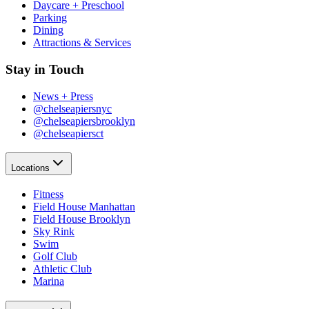
Daycare + Preschool​​​​‌ ‍ ​‍​‍‌‍ ‌ ​‍‌‍‍‌‌‍‌ ‌‍‍‌‌‍ ‍​‍​‍​ ‍‍​‍​‍‌ ​ ‌‍​‌‌‍ ‍‌‍‍‌‌ ‌​‌ ‍‌​‍ ‍‌‍‍‌‌‍ ​‍​‍​‍ ​​‍​‍‌‍‍​‌ ​‍‌‍‌‌‌‍‌‍​‍​‍​ ‍‍​‍​‍‌‍‍​‌ ‌​‌ ‌​‌ ​​‌ ​ ​ ‍‍​‍ ​‍ ‌‍​ ‌‍‍​‌‍‌‌‌‍ ​‌ ​ ‌‍‌‌‌‍​‌‌ ​​‌‍‍‌‌‍‌‌‌ ​‍‌ ​ ​‍ ‍‌ ​ ‌‍​‌‌‍ ‍‌‍‍‌‌ ‌​‌ ‍‌​‍ ‍‌ ​ ‌ ‌​‌ ‌‌‌‍‌​‌‍‍‌‌‍ ​‍ ‌‍‍‌‌‍ ‍‌ ‌​‌‍‌‌‌‍ ‍‌ ‌​​‍ ‌‍‌‌‌‍‌​‌‍‍‌‌ ‌​​‍ ‌‍ ‌‌‍ ‌‍‌​‌‍‌‌​ ‌‌ ​​‌ ​‍‌‍‌‌‌ ​ ‌‍‌‌‌‍ ‍‌ ‌​‌‍​‌‌ ‌​‌‍‍‌‌‍ ‌‍ ‍​ ‍ ‌‍‍‌‌‍‌​​ ‌‌‍‌‍‌‍ ‌‍ ‌ ‌​‌‍‌‌‌ ​‍​ ‍ ‌ ‌​‌ ‍‌‌ ​​‌‍‌‌​ ‌‌‍‌‍‌‍ ‌‍ ‌ ‌​‌‍‌‌‌ ​‍​ ‍ ‌ ​​‌‍​‌‌ ‌​‌‍‍​​ ‌‌‍​ ‌‍ ‌‍ ​‌ ‌‌‌‍ ‌‌‍ ‍‌ ​ ​‍‌‌​ ‌‌‌​​‍‌‌ ‌‍‍ ‌‍‌‌‌ ‍‌​‍‌‌​ ​ ‌​‌​​‍‌‌​ ​ ‌​‌​​‍‌‌​ ​‍​ ​‍​ ‌‌​ ​ ​ ‌‌​ ‍‌‌‍​ ​ ​‍‌‍‌​​ ‍​‌‍​‌​ ‍​​ ​ ​ ​ ​‍‌‌​ ​‍​ ​‍​‍‌‌​ ‌‌‌​‌​​‍ ‍‌‍ ​‌‍‍‌‌‍ ‍‌‍‍ ‌ ​ ​‍‌‌​ ‌‌‌​​‍‌‌ ‌‍‍ ‌‍‌‌‌ ‍‌​‍‌‌​ ​ ‌​‌​​‍‌‌​ ​ ‌​‌​​‍‌‌​ ​‍​ ​‍​ ​ ​ ​‌​ ‍​​ ​ ​ ​ ​ ​‍​ ​ ‌‍​‌​ ‌‍​ ‌‍​ ‌‍‌‍​‌​‍‌‌​ ​‍​ ​‍​‍‌‌​ ‌‌‌​‌​​‍ ‍‌‍ ‍‌‍​‌‌‍ ‌‌‍‌‌​ ‌‍​‍‌‍​‌‌ ​ ‌‍‌‌‌‌‌‌‌ ​‍‌‍ ​​ ‌‌‍‍​‌ ‌​‌ ‌​‌ ​​‌ ​ ​‍‌‌​ ​ ‌​​‌​‍‌‌​ ​‍‌​‌‍​‍‌‌​ ​‍‌​‌‍‌‍​ ‌‍‍​‌‍‌‌‌‍ ​‌ ​ ‌‍‌‌‌‍​‌‌ ​​‌‍‍‌‌‍‌‌‌ ​‍‌ ​ ​‍ ‍‌ ​ ‌‍​‌‌‍ ‍‌‍‍‌‌ ‌​‌ ‍‌​‍ ‍‌ ​ ‌ ‌​‌ ‌‌‌‍‌​‌‍‍‌‌‍ ​‍‌‍‌‍‍‌‌‍‌​​ ‌‌‍‌‍‌‍ ‌‍ ‌ ‌​‌‍‌‌‌ ​‍​‍‌‍‌ ‌​‌ ‍‌‌ ​​‌‍‌‌​ ‌‌‍‌‍‌‍ ‌‍ ‌ ‌​‌‍‌‌‌ ​‍​‍‌‍‌ ​​‌‍​‌‌ ‌​‌‍‍​​ ‌‌‍​ ‌‍ ‌‍ ​‌ ‌‌‌‍ ‌‌‍ ‍‌ ​ ​‍‌‌​ ‌‌‌​​‍‌‌ ‌‍‍ ‌‍‌‌‌ ‍‌​‍‌‌​ ​ ‌​‌​​‍‌‌​ ​ ‌​‌​​‍‌‌​ ​‍​ ​‍​ ‌‌​ ​ ​ ‌‌​ ‍‌‌‍​ ​ ​‍‌‍‌​​ ‍​‌‍​‌​ ‍​​ ​ ​ ​ ​‍‌‌​ ​‍​ ​‍​‍‌‌​ ‌‌‌​‌​​‍ ‍‌‍ ​‌‍‍‌‌‍ ‍‌‍‍ ‌ ​ ​‍‌‌​ ‌‌‌​​‍‌‌ ‌‍‍ ‌‍‌‌‌ ‍‌​‍‌‌​ ​ ‌​‌​​‍‌‌​ ​ ‌​‌​​‍‌‌​ ​‍​ ​‍​ ​ ​ ​‌​ ‍​​ ​ ​ ​ ​ ​‍​ ​ ‌‍​‌​ ‌‍​ ‌‍​ ‌‍‌‍​‌​‍‌‌​ ​‍​ ​‍​‍‌‌​ ‌‌‌​‌​​‍ ‍‌‍ ‍‌‍​‌‌‍ ‌‌‍‌‌​‍‌‍‌ ​​‌‍‌‌‌ ​‍‌ ​ ‌ ​​‌‍‌‌‌‍​ ‌ ‌​‌‍‍‌‌ ‌‍‌‍‌‌​ ‌‌ ​​‌ ‌‌‌‍​‍‌‍ ​‌‍‍‌‌ ​ ‌‍‍​‌‍‌‌‌‍‌​​‍​‍‌ ‌
Parking​​​​‌ ‍ ​‍​‍‌‍ ‌ ​‍‌‍‍‌‌‍‌ ‌‍‍‌‌‍ ‍​‍​‍​ ‍‍​‍​‍‌ ​ ‌‍​‌‌‍ ‍‌‍‍‌‌ ‌​‌ ‍‌​‍ ‍‌‍‍‌‌‍ ​‍​‍​‍ ​​‍​‍‌‍‍​‌ ​‍‌‍‌‌‌‍‌‍​‍​‍​ ‍‍​‍​‍‌‍‍​‌ ‌​‌ ‌​‌ ​​‌ ​ ​ ‍‍​‍ ​‍ ‌‍​ ‌‍‍​‌‍‌‌‌‍ ​‌ ​ ‌‍‌‌‌‍​‌‌ ​​‌‍‍‌‌‍‌‌‌ ​‍‌ ​ ​‍ ‍‌ ​ ‌‍​‌‌‍ ‍‌‍‍‌‌ ‌​‌ ‍‌​‍ ‍‌ ​ ‌ ‌​‌ ‌‌‌‍‌​‌‍‍‌‌‍ ​‍ ‌‍‍‌‌‍ ‍‌ ‌​‌‍‌‌‌‍ ‍‌ ‌​​‍ ‌‍‌‌‌‍‌​‌‍‍‌‌ ‌​​‍ ‌‍ ‌‌‍ ‌‍‌​‌‍‌‌​ ‌‌ ​​‌ ​‍‌‍‌‌‌ ​ ‌‍‌‌‌‍ ‍‌ ‌​‌‍​‌‌ ‌​‌‍‍‌‌‍ ‌‍ ‍​ ‍ ‌‍‍‌‌‍‌​​ ‌‌‍‌‍‌‍ ‌‍ ‌ ‌​‌‍‌‌‌ ​‍​ ‍ ‌ ‌​‌ ‍‌‌ ​​‌‍‌‌​ ‌‌‍‌‍‌‍ ‌‍ ‌ ‌​‌‍‌‌‌ ​‍​ ‍ ‌ ​​‌‍​‌‌ ‌​‌‍‍​​ ‌‌‍​ ‌‍ ‌‍ ​‌ ‌‌‌‍ ‌‌‍ ‍‌ ​ ​‍‌‌​ ‌‌‌​​‍‌‌ ‌‍‍ ‌‍‌‌‌ ‍‌​‍‌‌​ ​ ‌​‌​​‍‌‌​ ​ ‌​‌​​‍‌‌​ ​‍​ ​‍​ ‌‌​ ​ ​ ‌‌​ ‍‌‌‍​ ​ ​‍‌‍‌​​ ‍​‌‍​‌​ ‍​​ ​ ​ ​ ​‍‌‌​ ​‍​ ​‍​‍‌‌​ ‌‌‌​‌​​‍ ‍‌‍ ​‌‍‍‌‌‍ ‍‌‍‍ ‌ ​ ​‍‌‌​ ‌‌‌​​‍‌‌ ‌‍‍ ‌‍‌‌‌ ‍‌​‍‌‌​ ​ ‌​‌​​‍‌‌​ ​ ‌​‌​​‍‌‌​ ​‍​ ​‍‌‍​‍​ ​​‌‍‌‍​ ‌‍‌‍‌‍​ ​‌‌‍‌‌‌‍‌‍​ ‌ ​ ​‌‌‍‌‍‌‍‌​​‍‌‌​ ​‍​ ​‍​‍‌‌​ ‌‌‌​‌​​‍ ‍‌‍ ‍‌‍​‌‌‍ ‌‌‍‌‌​ ‌‍​‍‌‍​‌‌ ​ ‌‍‌‌‌‌‌‌‌ ​‍‌‍ ​​ ‌‌‍‍​‌ ‌​‌ ‌​‌ ​​‌ ​ ​‍‌‌​ ​ ‌​​‌​‍‌‌​ ​‍‌​‌‍​‍‌‌​ ​‍‌​‌‍‌‍​ ‌‍‍​‌‍‌‌‌‍ ​‌ ​ ‌‍‌‌‌‍​‌‌ ​​‌‍‍‌‌‍‌‌‌ ​‍‌ ​ ​‍ ‍‌ ​ ‌‍​‌‌‍ ‍‌‍‍‌‌ ‌​‌ ‍‌​‍ ‍‌ ​ ‌ ‌​‌ ‌‌‌‍‌​‌‍‍‌‌‍ ​‍‌‍‌‍‍‌‌‍‌​​ ‌‌‍‌‍‌‍ ‌‍ ‌ ‌​‌‍‌‌‌ ​‍​‍‌‍‌ ‌​‌ ‍‌‌ ​​‌‍‌‌​ ‌‌‍‌‍‌‍ ‌‍ ‌ ‌​‌‍‌‌‌ ​‍​‍‌‍‌ ​​‌‍​‌‌ ‌​‌‍‍​​ ‌‌‍​ ‌‍ ‌‍ ​‌ ‌‌‌‍ ‌‌‍ ‍‌ ​ ​‍‌‌​ ‌‌‌​​‍‌‌ ‌‍‍ ‌‍‌‌‌ ‍‌​‍‌‌​ ​ ‌​‌​​‍‌‌​ ​ ‌​‌​​‍‌‌​ ​‍​ ​‍​ ‌‌​ ​ ​ ‌‌​ ‍‌‌‍​ ​ ​‍‌‍‌​​ ‍​‌‍​‌​ ‍​​ ​ ​ ​ ​‍‌‌​ ​‍​ ​‍​‍‌‌​ ‌‌‌​‌​​‍ ‍‌‍ ​‌‍‍‌‌‍ ‍‌‍‍ ‌ ​ ​‍‌‌​ ‌‌‌​​‍‌‌ ‌‍‍ ‌‍‌‌‌ ‍‌​‍‌‌​ ​ ‌​‌​​‍‌‌​ ​ ‌​‌​​‍‌‌​ ​‍​ ​‍‌‍​‍​ ​​‌‍‌‍​ ‌‍‌‍‌‍​ ​‌‌‍‌‌‌‍‌‍​ ‌ ​ ​‌‌‍‌‍‌‍‌​​‍‌‌​ ​‍​ ​‍​‍‌‌​ ‌‌‌​‌​​‍ ‍‌‍ ‍‌‍​‌‌‍ ‌‌‍‌‌​‍‌‍‌ ​​‌‍‌‌‌ ​‍‌ ​ ‌ ​​‌‍‌‌‌‍​ ‌ ‌​‌‍‍‌‌ ‌‍‌‍‌‌​ ‌‌ ​​‌ ‌‌‌‍​‍‌‍ ​‌‍‍‌‌ ​ ‌‍‍​‌‍‌‌‌‍‌​​‍​‍‌ ‌
Dining​​​​‌ ‍ ​‍​‍‌‍ ‌ ​‍‌‍‍‌‌‍‌ ‌‍‍‌‌‍ ‍​‍​‍​ ‍‍​‍​‍‌ ​ ‌‍​‌‌‍ ‍‌‍‍‌‌ ‌​‌ ‍‌​‍ ‍‌‍‍‌‌‍ ​‍​‍​‍ ​​‍​‍‌‍‍​‌ ​‍‌‍‌‌‌‍‌‍​‍​‍​ ‍‍​‍​‍‌‍‍​‌ ‌​‌ ‌​‌ ​​‌ ​ ​ ‍‍​‍ ​‍ ‌‍​ ‌‍‍​‌‍‌‌‌‍ ​‌ ​ ‌‍‌‌‌‍​‌‌ ​​‌‍‍‌‌‍‌‌‌ ​‍‌ ​ ​‍ ‍‌ ​ ‌‍​‌‌‍ ‍‌‍‍‌‌ ‌​‌ ‍‌​‍ ‍‌ ​ ‌ ‌​‌ ‌‌‌‍‌​‌‍‍‌‌‍ ​‍ ‌‍‍‌‌‍ ‍‌ ‌​‌‍‌‌‌‍ ‍‌ ‌​​‍ ‌‍‌‌‌‍‌​‌‍‍‌‌ ‌​​‍ ‌‍ ‌‌‍ ‌‍‌​‌‍‌‌​ ‌‌ ​​‌ ​‍‌‍‌‌‌ ​ ‌‍‌‌‌‍ ‍‌ ‌​‌‍​‌‌ ‌​‌‍‍‌‌‍ ‌‍ ‍​ ‍ ‌‍‍‌‌‍‌​​ ‌‌‍‌‍‌‍ ‌‍ ‌ ‌​‌‍‌‌‌ ​‍​ ‍ ‌ ‌​‌ ‍‌‌ ​​‌‍‌‌​ ‌‌‍‌‍‌‍ ‌‍ ‌ ‌​‌‍‌‌‌ ​‍​ ‍ ‌ ​​‌‍​‌‌ ‌​‌‍‍​​ ‌‌‍​ ‌‍ ‌‍ ​‌ ‌‌‌‍ ‌‌‍ ‍‌ ​ ​‍‌‌​ ‌‌‌​​‍‌‌ ‌‍‍ ‌‍‌‌‌ ‍‌​‍‌‌​ ​ ‌​‌​​‍‌‌​ ​ ‌​‌​​‍‌‌​ ​‍​ ​‍​ ‌‌​ ​ ​ ‌‌​ ‍‌‌‍​ ​ ​‍‌‍‌​​ ‍​‌‍​‌​ ‍​​ ​ ​ ​ ​‍‌‌​ ​‍​ ​‍​‍‌‌​ ‌‌‌​‌​​‍ ‍‌‍ ​‌‍‍‌‌‍ ‍‌‍‍ ‌ ​ ​‍‌‌​ ‌‌‌​​‍‌‌ ‌‍‍ ‌‍‌‌‌ ‍‌​‍‌‌​ ​ ‌​‌​​‍‌‌​ ​ ‌​‌​​‍‌‌​ ​‍​ ​‍​ ‍​‌‍‌‍‌‍‌​​ ‌‍​ ‍‌‌‍​‍‌‍‌‌​ ‌ ‌‍‌‍​ ‌​​ ‌​​ ​‍​‍‌‌​ ​‍​ ​‍​‍‌‌​ ‌‌‌​‌​​‍ ‍‌‍ ‍‌‍​‌‌‍ ‌‌‍‌‌​ ‌‍​‍‌‍​‌‌ ​ ‌‍‌‌‌‌‌‌‌ ​‍‌‍ ​​ ‌‌‍‍​‌ ‌​‌ ‌​‌ ​​‌ ​ ​‍‌‌​ ​ ‌​​‌​‍‌‌​ ​‍‌​‌‍​‍‌‌​ ​‍‌​‌‍‌‍​ ‌‍‍​‌‍‌‌‌‍ ​‌ ​ ‌‍‌‌‌‍​‌‌ ​​‌‍‍‌‌‍‌‌‌ ​‍‌ ​ ​‍ ‍‌ ​ ‌‍​‌‌‍ ‍‌‍‍‌‌ ‌​‌ ‍‌​‍ ‍‌ ​ ‌ ‌​‌ ‌‌‌‍‌​‌‍‍‌‌‍ ​‍‌‍‌‍‍‌‌‍‌​​ ‌‌‍‌‍‌‍ ‌‍ ‌ ‌​‌‍‌‌‌ ​‍​‍‌‍‌ ‌​‌ ‍‌‌ ​​‌‍‌‌​ ‌‌‍‌‍‌‍ ‌‍ ‌ ‌​‌‍‌‌‌ ​‍​‍‌‍‌ ​​‌‍​‌‌ ‌​‌‍‍​​ ‌‌‍​ ‌‍ ‌‍ ​‌ ‌‌‌‍ ‌‌‍ ‍‌ ​ ​‍‌‌​ ‌‌‌​​‍‌‌ ‌‍‍ ‌‍‌‌‌ ‍‌​‍‌‌​ ​ ‌​‌​​‍‌‌​ ​ ‌​‌​​‍‌‌​ ​‍​ ​‍​ ‌‌​ ​ ​ ‌‌​ ‍‌‌‍​ ​ ​‍‌‍‌​​ ‍​‌‍​‌​ ‍​​ ​ ​ ​ ​‍‌‌​ ​‍​ ​‍​‍‌‌​ ‌‌‌​‌​​‍ ‍‌‍ ​‌‍‍‌‌‍ ‍‌‍‍ ‌ ​ ​‍‌‌​ ‌‌‌​​‍‌‌ ‌‍‍ ‌‍‌‌‌ ‍‌​‍‌‌​ ​ ‌​‌​​‍‌‌​ ​ ‌​‌​​‍‌‌​ ​‍​ ​‍​ ‍​‌‍‌‍‌‍‌​​ ‌‍​ ‍‌‌‍​‍‌‍‌‌​ ‌ ‌‍‌‍​ ‌​​ ‌​​ ​‍​‍‌‌​ ​‍​ ​‍​‍‌‌​ ‌‌‌​‌​​‍ ‍‌‍ ‍‌‍​‌‌‍ ‌‌‍‌‌​‍‌‍‌ ​​‌‍‌‌‌ ​‍‌ ​ ‌ ​​‌‍‌‌‌‍​ ‌ ‌​‌‍‍‌‌ ‌‍‌‍‌‌​ ‌‌ ​​‌ ‌‌‌‍​‍‌‍ ​‌‍‍‌‌ ​ ‌‍‍​‌‍‌‌‌‍‌​​‍​‍‌ ‌
Attractions & Services​​​​‌ ‍ ​‍​‍‌‍ ‌ ​‍‌‍‍‌‌‍‌ ‌‍‍‌‌‍ ‍​‍​‍​ ‍‍​‍​‍‌ ​ ‌‍​‌‌‍ ‍‌‍‍‌‌ ‌​‌ ‍‌​‍ ‍‌‍‍‌‌‍ ​‍​‍​‍ ​​‍​‍‌‍‍​‌ ​‍‌‍‌‌‌‍‌‍​‍​‍​ ‍‍​‍​‍‌‍‍​‌ ‌​‌ ‌​‌ ​​‌ ​ ​ ‍‍​‍ ​‍ ‌‍​ ‌‍‍​‌‍‌‌‌‍ ​‌ ​ ‌‍‌‌‌‍​‌‌ ​​‌‍‍‌‌‍‌‌‌ ​‍‌ ​ ​‍ ‍‌ ​ ‌‍​‌‌‍ ‍‌‍‍‌‌ ‌​‌ ‍‌​‍ ‍‌ ​ ‌ ‌​‌ ‌‌‌‍‌​‌‍‍‌‌‍ ​‍ ‌‍‍‌‌‍ ‍‌ ‌​‌‍‌‌‌‍ ‍‌ ‌​​‍ ‌‍‌‌‌‍‌​‌‍‍‌‌ ‌​​‍ ‌‍ ‌‌‍ ‌‍‌​‌‍‌‌​ ‌‌ ​​‌ ​‍‌‍‌‌‌ ​ ‌‍‌‌‌‍ ‍‌ ‌​‌‍​‌‌ ‌​‌‍‍‌‌‍ ‌‍ ‍​ ‍ ‌‍‍‌‌‍‌​​ ‌‌‍‌‍‌‍ ‌‍ ‌ ‌​‌‍‌‌‌ ​‍​ ‍ ‌ ‌​‌ ‍‌‌ ​​‌‍‌‌​ ‌‌‍‌‍‌‍ ‌‍ ‌ ‌​‌‍‌‌‌ ​‍​ ‍ ‌ ​​‌‍​‌‌ ‌​‌‍‍​​ ‌‌‍​ ‌‍ ‌‍ ​‌ ‌‌‌‍ ‌‌‍ ‍‌ ​ ​‍‌‌​ ‌‌‌​​‍‌‌ ‌‍‍ ‌‍‌‌‌ ‍‌​‍‌‌​ ​ ‌​‌​​‍‌‌​ ​ ‌​‌​​‍‌‌​ ​‍​ ​‍​ ‌‌​ ​ ​ ‌‌​ ‍‌‌‍​ ​ ​‍‌‍‌​​ ‍​‌‍​‌​ ‍​​ ​ ​ ​ ​‍‌‌​ ​‍​ ​‍​‍‌‌​ ‌‌‌​‌​​‍ ‍‌‍ ​‌‍‍‌‌‍ ‍‌‍‍ ‌ ​ ​‍‌‌​ ‌‌‌​​‍‌‌ ‌‍‍ ‌‍‌‌‌ ‍‌​‍‌‌​ ​ ‌​‌​​‍‌‌​ ​ ‌​‌​​‍‌‌​ ​‍​ ​‍​ ​​​ ​ ​ ‍‌​ ‍‌​ ​‍​ ‌​‌‍​‍​ ‌ ​ ​‍​ ‌ ‌‍​‍‌‍‌​​‍‌‌​ ​‍​ ​‍​‍‌‌​ ‌‌‌​‌​​‍ ‍‌‍ ‍‌‍​‌‌‍ ‌‌‍‌‌​ ‌‍​‍‌‍​‌‌ ​ ‌‍‌‌‌‌‌‌‌ ​‍‌‍ ​​ ‌‌‍‍​‌ ‌​‌ ‌​‌ ​​‌ ​ ​‍‌‌​ ​ ‌​​‌​‍‌‌​ ​‍‌​‌‍​‍‌‌​ ​‍‌​‌‍‌‍​ ‌‍‍​‌‍‌‌‌‍ ​‌ ​ ‌‍‌‌‌‍​‌‌ ​​‌‍‍‌‌‍‌‌‌ ​‍‌ ​ ​‍ ‍‌ ​ ‌‍​‌‌‍ ‍‌‍‍‌‌ ‌​‌ ‍‌​‍ ‍‌ ​ ‌ ‌​‌ ‌‌‌‍‌​‌‍‍‌‌‍ ​‍‌‍‌‍‍‌‌‍‌​​ ‌‌‍‌‍‌‍ ‌‍ ‌ ‌​‌‍‌‌‌ ​‍​‍‌‍‌ ‌​‌ ‍‌‌ ​​‌‍‌‌​ ‌‌‍‌‍‌‍ ‌‍ ‌ ‌​‌‍‌‌‌ ​‍​‍‌‍‌ ​​‌‍​‌‌ ‌​‌‍‍​​ ‌‌‍​ ‌‍ ‌‍ ​‌ ‌‌‌‍ ‌‌‍ ‍‌ ​ ​‍‌‌​ ‌‌‌​​‍‌‌ ‌‍‍ ‌‍‌‌‌ ‍‌​‍‌‌​ ​ ‌​‌​​‍‌‌​ ​ ‌​‌​​‍‌‌​ ​‍​ ​‍​ ‌‌​ ​ ​ ‌‌​ ‍‌‌‍​ ​ ​‍‌‍‌​​ ‍​‌‍​‌​ ‍​​ ​ ​ ​ ​‍‌‌​ ​‍​ ​‍​‍‌‌​ ‌‌‌​‌​​‍ ‍‌‍ ​‌‍‍‌‌‍ ‍‌‍‍ ‌ ​ ​‍‌‌​ ‌‌‌​​‍‌‌ ‌‍‍ ‌‍‌‌‌ ‍‌​‍‌‌​ ​ ‌​‌​​‍‌‌​ ​ ‌​‌​​‍‌‌​ ​‍​ ​‍​ ​​​ ​ ​ ‍‌​ ‍‌​ ​‍​ ‌​‌‍​‍​ ‌ ​ ​‍​ ‌ ‌‍​‍‌‍‌​​‍‌‌​ ​‍​ ​‍​‍‌‌​ ‌‌‌​‌​​‍ ‍‌‍ ‍‌‍​‌‌‍ ‌‌‍‌‌​‍‌‍‌ ​​‌‍‌‌‌ ​‍‌ ​ ‌ ​​‌‍‌‌‌‍​ ‌ ‌​‌‍‍‌‌ ‌‍‌‍‌‌​ ‌‌ ​​‌ ‌‌‌‍​‍‌‍ ​‌‍‍‌‌ ​ ‌‍‍​‌‍‌‌‌‍‌​​‍​‍‌ ‌
Stay in Touch​​​​‌ ‍ ​‍​‍‌‍ ‌ ​‍‌‍‍‌‌‍‌ ‌‍‍‌‌‍ ‍​‍​‍​ ‍‍​‍​‍‌ ​ ‌‍​‌‌‍ ‍‌‍‍‌‌ ‌​‌ ‍‌​‍ ‍‌‍‍‌‌‍ ​‍​‍​‍ ​​‍​‍‌‍‍​‌ ​‍‌‍‌‌‌‍‌‍​‍​‍​ ‍‍​‍​‍‌‍‍​‌ ‌​‌ ‌​‌ ​​‌ ​ ​ ‍‍​‍ ​‍ ‌‍​ ‌‍‍​‌‍‌‌‌‍ ​‌ ​ ‌‍‌‌‌‍​‌‌ ​​‌‍‍‌‌‍‌‌‌ ​‍‌ ​ ​‍ ‍‌ ​ ‌‍​‌‌‍ ‍‌‍‍‌‌ ‌​‌ ‍‌​‍ ‍‌ ​ ‌ ‌​‌ ‌‌‌‍‌​‌‍‍‌‌‍ ​‍ ‌‍‍‌‌‍ ‍‌ ‌​‌‍‌‌‌‍ ‍‌ ‌​​‍ ‌‍‌‌‌‍‌​‌‍‍‌‌ ‌​​‍ ‌‍ ‌‌‍ ‌‍‌​‌‍‌‌​ ‌‌ ​​‌ ​‍‌‍‌‌‌ ​ ‌‍‌‌‌‍ ‍‌ ‌​‌‍​‌‌ ‌​‌‍‍‌‌‍ ‌‍ ‍​ ‍ ‌‍‍‌‌‍‌​​ ‌‌‍‌‍‌‍ ‌‍ ‌ ‌​‌‍‌‌‌ ​‍​ ‍ ‌ ‌​‌ ‍‌‌ ​​‌‍‌‌​ ‌‌‍‌‍‌‍ ‌‍ ‌ ‌​‌‍‌‌‌ ​‍​ ‍ ‌ ​​‌‍​‌‌ ‌​‌‍‍​​ ‌‌‍​ ‌‍ ‌‍ ​‌ ‌‌‌‍ ‌‌‍ ‍‌ ​ ​‍‌‌​ ‌‌‌​​‍‌‌ ‌‍‍ ‌‍‌‌‌ ‍‌​‍‌‌​ ​ ‌​‌​​‍‌‌​ ​ ‌​‌​​‍‌‌​ ​‍​ ​‍​ ‍​‌‍​‍‌‍‌​​ ​‌‌‍​‍‌‍‌‌‌‍‌‌‌‍‌​‌‍​‌​ ​‍‌‍‌‌‌‍​‌​‍‌‌​ ​‍​ ​‍​‍‌‌​ ‌‌‌​‌​​‍ ‍‌ ‌​‌‍‍‌‌ ‌​‌‍ ​‌‍‌‌​ ‌‍​‍‌‍​‌‌ ​ ‌‍‌‌‌‌‌‌‌ ​‍‌‍ ​​ ‌‌‍‍​‌ ‌​‌ ‌​‌ ​​‌ ​ ​‍‌‌​ ​ ‌​​‌​‍‌‌​ ​‍‌​‌‍​‍‌‌​ ​‍‌​‌‍‌‍​ ‌‍‍​‌‍‌‌‌‍ ​‌ ​ ‌‍‌‌‌‍​‌‌ ​​‌‍‍‌‌‍‌‌‌ ​‍‌ ​ ​‍ ‍‌ ​ ‌‍​‌‌‍ ‍‌‍‍‌‌ ‌​‌ ‍‌​‍ ‍‌ ​ ‌ ‌​‌ ‌‌‌‍‌​‌‍‍‌‌‍ ​‍‌‍‌‍‍‌‌‍‌​​ ‌‌‍‌‍‌‍ ‌‍ ‌ ‌​‌‍‌‌‌ ​‍​‍‌‍‌ ‌​‌ ‍‌‌ ​​‌‍‌‌​ ‌‌‍‌‍‌‍ ‌‍ ‌ ‌​‌‍‌‌‌ ​‍​‍‌‍‌ ​​‌‍​‌‌ ‌​‌‍‍​​ ‌‌‍​ ‌‍ ‌‍ ​‌ ‌‌‌‍ ‌‌‍ ‍‌ ​ ​‍‌‌​ ‌‌‌​​‍‌‌ ‌‍‍ ‌‍‌‌‌ ‍‌​‍‌‌​ ​ ‌​‌​​‍‌‌​ ​ ‌​‌​​‍‌‌​ ​‍​ ​‍​ ‍​‌‍​‍‌‍‌​​ ​‌‌‍​‍‌‍‌‌‌‍‌‌‌‍‌​‌‍​‌​ ​‍‌‍‌‌‌‍​‌​‍‌‌​ ​‍​ ​‍​‍‌‌​ ‌‌‌​‌​​‍ ‍‌ ‌​‌‍‍‌‌ ‌​‌‍ ​‌‍‌‌​‍‌‍‌ ​​‌‍‌‌‌ ​‍‌ ​ ‌ ​​‌‍‌‌‌‍​ ‌ ‌​‌‍‍‌‌ ‌‍‌‍‌‌​ ‌‌ ​​‌ ‌‌‌‍​‍‌‍ ​‌‍‍‌‌ ​ ‌‍‍​‌‍‌‌‌‍‌​​‍​‍‌ ‌
News + Press​​​​‌ ‍ ​‍​‍‌‍ ‌ ​‍‌‍‍‌‌‍‌ ‌‍‍‌‌‍ ‍​‍​‍​ ‍‍​‍​‍‌ ​ ‌‍​‌‌‍ ‍‌‍‍‌‌ ‌​‌ ‍‌​‍ ‍‌‍‍‌‌‍ ​‍​‍​‍ ​​‍​‍‌‍‍​‌ ​‍‌‍‌‌‌‍‌‍​‍​‍​ ‍‍​‍​‍‌‍‍​‌ ‌​‌ ‌​‌ ​​‌ ​ ​ ‍‍​‍ ​‍ ‌‍​ ‌‍‍​‌‍‌‌‌‍ ​‌ ​ ‌‍‌‌‌‍​‌‌ ​​‌‍‍‌‌‍‌‌‌ ​‍‌ ​ ​‍ ‍‌ ​ ‌‍​‌‌‍ ‍‌‍‍‌‌ ‌​‌ ‍‌​‍ ‍‌ ​ ‌ ‌​‌ ‌‌‌‍‌​‌‍‍‌‌‍ ​‍ ‌‍‍‌‌‍ ‍‌ ‌​‌‍‌‌‌‍ ‍‌ ‌​​‍ ‌‍‌‌‌‍‌​‌‍‍‌‌ ‌​​‍ ‌‍ ‌‌‍ ‌‍‌​‌‍‌‌​ ‌‌ ​​‌ ​‍‌‍‌‌‌ ​ ‌‍‌‌‌‍ ‍‌ ‌​‌‍​‌‌ ‌​‌‍‍‌‌‍ ‌‍ ‍​ ‍ ‌‍‍‌‌‍‌​​ ‌‌‍‌‍‌‍ ‌‍ ‌ ‌​‌‍‌‌‌ ​‍​ ‍ ‌ ‌​‌ ‍‌‌ ​​‌‍‌‌​ ‌‌‍‌‍‌‍ ‌‍ ‌ ‌​‌‍‌‌‌ ​‍​ ‍ ‌ ​​‌‍​‌‌ ‌​‌‍‍​​ ‌‌‍​ ‌‍ ‌‍ ​‌ ‌‌‌‍ ‌‌‍ ‍‌ ​ ​‍‌‌​ ‌‌‌​​‍‌‌ ‌‍‍ ‌‍‌‌‌ ‍‌​‍‌‌​ ​ ‌​‌​​‍‌‌​ ​ ‌​‌​​‍‌‌​ ​‍​ ​‍​ ‍​‌‍​‍‌‍‌​​ ​‌‌‍​‍‌‍‌‌‌‍‌‌‌‍‌​‌‍​‌​ ​‍‌‍‌‌‌‍​‌​‍‌‌​ ​‍​ ​‍​‍‌‌​ ‌‌‌​‌​​‍ ‍‌‍ ​‌‍‍‌‌‍ ‍‌‍‍ ‌ ​ ​‍‌‌​ ‌‌‌​​‍‌‌ ‌‍‍ ‌‍‌‌‌ ‍‌​‍‌‌​ ​ ‌​‌​​‍‌‌​ ​ ‌​‌​​‍‌‌​ ​‍​ ​‍‌‍‌‍​ ‌‌​ ​‍​ ‍‌‌‍​‌‌‍‌​​ ‍​‌‍​‍​ ‍‌​ ​‍​ ‌​​ ​ ​‍‌‌​ ​‍​ ​‍​‍‌‌​ ‌‌‌​‌​​‍ ‍‌‍ ‍‌‍​‌‌‍ ‌‌‍‌‌​ ‌‍​‍‌‍​‌‌ ​ ‌‍‌‌‌‌‌‌‌ ​‍‌‍ ​​ ‌‌‍‍​‌ ‌​‌ ‌​‌ ​​‌ ​ ​‍‌‌​ ​ ‌​​‌​‍‌‌​ ​‍‌​‌‍​‍‌‌​ ​‍‌​‌‍‌‍​ ‌‍‍​‌‍‌‌‌‍ ​‌ ​ ‌‍‌‌‌‍​‌‌ ​​‌‍‍‌‌‍‌‌‌ ​‍‌ ​ ​‍ ‍‌ ​ ‌‍​‌‌‍ ‍‌‍‍‌‌ ‌​‌ ‍‌​‍ ‍‌ ​ ‌ ‌​‌ ‌‌‌‍‌​‌‍‍‌‌‍ ​‍‌‍‌‍‍‌‌‍‌​​ ‌‌‍‌‍‌‍ ‌‍ ‌ ‌​‌‍‌‌‌ ​‍​‍‌‍‌ ‌​‌ ‍‌‌ ​​‌‍‌‌​ ‌‌‍‌‍‌‍ ‌‍ ‌ ‌​‌‍‌‌‌ ​‍​‍‌‍‌ ​​‌‍​‌‌ ‌​‌‍‍​​ ‌‌‍​ ‌‍ ‌‍ ​‌ ‌‌‌‍ ‌‌‍ ‍‌ ​ ​‍‌‌​ ‌‌‌​​‍‌‌ ‌‍‍ ‌‍‌‌‌ ‍‌​‍‌‌​ ​ ‌​‌​​‍‌‌​ ​ ‌​‌​​‍‌‌​ ​‍​ ​‍​ ‍​‌‍​‍‌‍‌​​ ​‌‌‍​‍‌‍‌‌‌‍‌‌‌‍‌​‌‍​‌​ ​‍‌‍‌‌‌‍​‌​‍‌‌​ ​‍​ ​‍​‍‌‌​ ‌‌‌​‌​​‍ ‍‌‍ ​‌‍‍‌‌‍ ‍‌‍‍ ‌ ​ ​‍‌‌​ ‌‌‌​​‍‌‌ ‌‍‍ ‌‍‌‌‌ ‍‌​‍‌‌​ ​ ‌​‌​​‍‌‌​ ​ ‌​‌​​‍‌‌​ ​‍​ ​‍‌‍‌‍​ ‌‌​ ​‍​ ‍‌‌‍​‌‌‍‌​​ ‍​‌‍​‍​ ‍‌​ ​‍​ ‌​​ ​ ​‍‌‌​ ​‍​ ​‍​‍‌‌​ ‌‌‌​‌​​‍ ‍‌‍ ‍‌‍​‌‌‍ ‌‌‍‌‌​‍‌‍‌ ​​‌‍‌‌‌ ​‍‌ ​ ‌ ​​‌‍‌‌‌‍​ ‌ ‌​‌‍‍‌‌ ‌‍‌‍‌‌​ ‌‌ ​​‌ ‌‌‌‍​‍‌‍ ​‌‍‍‌‌ ​ ‌‍‍​‌‍‌‌‌‍‌​​‍​‍‌ ‌
@chelseapiersnyc​​​​‌ ‍ ​‍​‍‌‍ ‌ ​‍‌‍‍‌‌‍‌ ‌‍‍‌‌‍ ‍​‍​‍​ ‍‍​‍​‍‌ ​ ‌‍​‌‌‍ ‍‌‍‍‌‌ ‌​‌ ‍‌​‍ ‍‌‍‍‌‌‍ ​‍​‍​‍ ​​‍​‍‌‍‍​‌ ​‍‌‍‌‌‌‍‌‍​‍​‍​ ‍‍​‍​‍‌‍‍​‌ ‌​‌ ‌​‌ ​​‌ ​ ​ ‍‍​‍ ​‍ ‌‍​ ‌‍‍​‌‍‌‌‌‍ ​‌ ​ ‌‍‌‌‌‍​‌‌ ​​‌‍‍‌‌‍‌‌‌ ​‍‌ ​ ​‍ ‍‌ ​ ‌‍​‌‌‍ ‍‌‍‍‌‌ ‌​‌ ‍‌​‍ ‍‌ ​ ‌ ‌​‌ ‌‌‌‍‌​‌‍‍‌‌‍ ​‍ ‌‍‍‌‌‍ ‍‌ ‌​‌‍‌‌‌‍ ‍‌ ‌​​‍ ‌‍‌‌‌‍‌​‌‍‍‌‌ ‌​​‍ ‌‍ ‌‌‍ ‌‍‌​‌‍‌‌​ ‌‌ ​​‌ ​‍‌‍‌‌‌ ​ ‌‍‌‌‌‍ ‍‌ ‌​‌‍​‌‌ ‌​‌‍‍‌‌‍ ‌‍ ‍​ ‍ ‌‍‍‌‌‍‌​​ ‌‌‍‌‍‌‍ ‌‍ ‌ ‌​‌‍‌‌‌ ​‍​ ‍ ‌ ‌​‌ ‍‌‌ ​​‌‍‌‌​ ‌‌‍‌‍‌‍ ‌‍ ‌ ‌​‌‍‌‌‌ ​‍​ ‍ ‌ ​​‌‍​‌‌ ‌​‌‍‍​​ ‌‌‍​ ‌‍ ‌‍ ​‌ ‌‌‌‍ ‌‌‍ ‍‌ ​ ​‍‌‌​ ‌‌‌​​‍‌‌ ‌‍‍ ‌‍‌‌‌ ‍‌​‍‌‌​ ​ ‌​‌​​‍‌‌​ ​ ‌​‌​​‍‌‌​ ​‍​ ​‍​ ‍​‌‍​‍‌‍‌​​ ​‌‌‍​‍‌‍‌‌‌‍‌‌‌‍‌​‌‍​‌​ ​‍‌‍‌‌‌‍​‌​‍‌‌​ ​‍​ ​‍​‍‌‌​ ‌‌‌​‌​​‍ ‍‌‍ ​‌‍‍‌‌‍ ‍‌‍‍ ‌ ​ ​‍‌‌​ ‌‌‌​​‍‌‌ ‌‍‍ ‌‍‌‌‌ ‍‌​‍‌‌​ ​ ‌​‌​​‍‌‌​ ​ ‌​‌​​‍‌‌​ ​‍​ ​‍​ ‌​​ ​ ​ ​​‌‍‌‌‌‍​ ‌‍​‌​ ​​​ ‌​‌‍‌‌‌‍‌‍​ ‌​​ ‍‌​‍‌‌​ ​‍​ ​‍​‍‌‌​ ‌‌‌​‌​​‍ ‍‌‍ ‍‌‍​‌‌‍ ‌‌‍‌‌​ ‌‍​‍‌‍​‌‌ ​ ‌‍‌‌‌‌‌‌‌ ​‍‌‍ ​​ ‌‌‍‍​‌ ‌​‌ ‌​‌ ​​‌ ​ ​‍‌‌​ ​ ‌​​‌​‍‌‌​ ​‍‌​‌‍​‍‌‌​ ​‍‌​‌‍‌‍​ ‌‍‍​‌‍‌‌‌‍ ​‌ ​ ‌‍‌‌‌‍​‌‌ ​​‌‍‍‌‌‍‌‌‌ ​‍‌ ​ ​‍ ‍‌ ​ ‌‍​‌‌‍ ‍‌‍‍‌‌ ‌​‌ ‍‌​‍ ‍‌ ​ ‌ ‌​‌ ‌‌‌‍‌​‌‍‍‌‌‍ ​‍‌‍‌‍‍‌‌‍‌​​ ‌‌‍‌‍‌‍ ‌‍ ‌ ‌​‌‍‌‌‌ ​‍​‍‌‍‌ ‌​‌ ‍‌‌ ​​‌‍‌‌​ ‌‌‍‌‍‌‍ ‌‍ ‌ ‌​‌‍‌‌‌ ​‍​‍‌‍‌ ​​‌‍​‌‌ ‌​‌‍‍​​ ‌‌‍​ ‌‍ ‌‍ ​‌ ‌‌‌‍ ‌‌‍ ‍‌ ​ ​‍‌‌​ ‌‌‌​​‍‌‌ ‌‍‍ ‌‍‌‌‌ ‍‌​‍‌‌​ ​ ‌​‌​​‍‌‌​ ​ ‌​‌​​‍‌‌​ ​‍​ ​‍​ ‍​‌‍​‍‌‍‌​​ ​‌‌‍​‍‌‍‌‌‌‍‌‌‌‍‌​‌‍​‌​ ​‍‌‍‌‌‌‍​‌​‍‌‌​ ​‍​ ​‍​‍‌‌​ ‌‌‌​‌​​‍ ‍‌‍ ​‌‍‍‌‌‍ ‍‌‍‍ ‌ ​ ​‍‌‌​ ‌‌‌​​‍‌‌ ‌‍‍ ‌‍‌‌‌ ‍‌​‍‌‌​ ​ ‌​‌​​‍‌‌​ ​ ‌​‌​​‍‌‌​ ​‍​ ​‍​ ‌​​ ​ ​ ​​‌‍‌‌‌‍​ ‌‍​‌​ ​​​ ‌​‌‍‌‌‌‍‌‍​ ‌​​ ‍‌​‍‌‌​ ​‍​ ​‍​‍‌‌​ ‌‌‌​‌​​‍ ‍‌‍ ‍‌‍​‌‌‍ ‌‌‍‌‌​‍‌‍‌ ​​‌‍‌‌‌ ​‍‌ ​ ‌ ​​‌‍‌‌‌‍​ ‌ ‌​‌‍‍‌‌ ‌‍‌‍‌‌​ ‌‌ ​​‌ ‌‌‌‍​‍‌‍ ​‌‍‍‌‌ ​ ‌‍‍​‌‍‌‌‌‍‌​​‍​‍‌ ‌
@chelseapiersbrooklyn​​​​‌ ‍ ​‍​‍‌‍ ‌ ​‍‌‍‍‌‌‍‌ ‌‍‍‌‌‍ ‍​‍​‍​ ‍‍​‍​‍‌ ​ ‌‍​‌‌‍ ‍‌‍‍‌‌ ‌​‌ ‍‌​‍ ‍‌‍‍‌‌‍ ​‍​‍​‍ ​​‍​‍‌‍‍​‌ ​‍‌‍‌‌‌‍‌‍​‍​‍​ ‍‍​‍​‍‌‍‍​‌ ‌​‌ ‌​‌ ​​‌ ​ ​ ‍‍​‍ ​‍ ‌‍​ ‌‍‍​‌‍‌‌‌‍ ​‌ ​ ‌‍‌‌‌‍​‌‌ ​​‌‍‍‌‌‍‌‌‌ ​‍‌ ​ ​‍ ‍‌ ​ ‌‍​‌‌‍ ‍‌‍‍‌‌ ‌​‌ ‍‌​‍ ‍‌ ​ ‌ ‌​‌ ‌‌‌‍‌​‌‍‍‌‌‍ ​‍ ‌‍‍‌‌‍ ‍‌ ‌​‌‍‌‌‌‍ ‍‌ ‌​​‍ ‌‍‌‌‌‍‌​‌‍‍‌‌ ‌​​‍ ‌‍ ‌‌‍ ‌‍‌​‌‍‌‌​ ‌‌ ​​‌ ​‍‌‍‌‌‌ ​ ‌‍‌‌‌‍ ‍‌ ‌​‌‍​‌‌ ‌​‌‍‍‌‌‍ ‌‍ ‍​ ‍ ‌‍‍‌‌‍‌​​ ‌‌‍‌‍‌‍ ‌‍ ‌ ‌​‌‍‌‌‌ ​‍​ ‍ ‌ ‌​‌ ‍‌‌ ​​‌‍‌‌​ ‌‌‍‌‍‌‍ ‌‍ ‌ ‌​‌‍‌‌‌ ​‍​ ‍ ‌ ​​‌‍​‌‌ ‌​‌‍‍​​ ‌‌‍​ ‌‍ ‌‍ ​‌ ‌‌‌‍ ‌‌‍ ‍‌ ​ ​‍‌‌​ ‌‌‌​​‍‌‌ ‌‍‍ ‌‍‌‌‌ ‍‌​‍‌‌​ ​ ‌​‌​​‍‌‌​ ​ ‌​‌​​‍‌‌​ ​‍​ ​‍​ ‍​‌‍​‍‌‍‌​​ ​‌‌‍​‍‌‍‌‌‌‍‌‌‌‍‌​‌‍​‌​ ​‍‌‍‌‌‌‍​‌​‍‌‌​ ​‍​ ​‍​‍‌‌​ ‌‌‌​‌​​‍ ‍‌‍ ​‌‍‍‌‌‍ ‍‌‍‍ ‌ ​ ​‍‌‌​ ‌‌‌​​‍‌‌ ‌‍‍ ‌‍‌‌‌ ‍‌​‍‌‌​ ​ ‌​‌​​‍‌‌​ ​ ‌​‌​​‍‌‌​ ​‍​ ​‍​ ​ ​ ‌ ​ ‍​​ ​‌‌‍‌​​ ​‍‌‍‌​‌‍​‍‌‍‌‌​ ‌ ​ ​‍​ ​​​ ‌‍​ ‍‌​ ‌‌​ ​ ​ ​‍​ ‌​‌‍‌‍‌‍‌‍‌‍​‌​ ‌‌​ ‌‌‌‍​‍‌‍​ ‌‍‌‌​ ‌‌‌‍‌‌‌‍​ ‌‍​‌​ ‍​​ ​‍​‍‌‌​ ​‍​ ​‍​‍‌‌​ ‌‌‌​‌​​‍ ‍‌‍ ‍‌‍​‌‌‍ ‌‌‍‌‌​ ‌‍​‍‌‍​‌‌ ​ ‌‍‌‌‌‌‌‌‌ ​‍‌‍ ​​ ‌‌‍‍​‌ ‌​‌ ‌​‌ ​​‌ ​ ​‍‌‌​ ​ ‌​​‌​‍‌‌​ ​‍‌​‌‍​‍‌‌​ ​‍‌​‌‍‌‍​ ‌‍‍​‌‍‌‌‌‍ ​‌ ​ ‌‍‌‌‌‍​‌‌ ​​‌‍‍‌‌‍‌‌‌ ​‍‌ ​ ​‍ ‍‌ ​ ‌‍​‌‌‍ ‍‌‍‍‌‌ ‌​‌ ‍‌​‍ ‍‌ ​ ‌ ‌​‌ ‌‌‌‍‌​‌‍‍‌‌‍ ​‍‌‍‌‍‍‌‌‍‌​​ ‌‌‍‌‍‌‍ ‌‍ ‌ ‌​‌‍‌‌‌ ​‍​‍‌‍‌ ‌​‌ ‍‌‌ ​​‌‍‌‌​ ‌‌‍‌‍‌‍ ‌‍ ‌ ‌​‌‍‌‌‌ ​‍​‍‌‍‌ ​​‌‍​‌‌ ‌​‌‍‍​​ ‌‌‍​ ‌‍ ‌‍ ​‌ ‌‌‌‍ ‌‌‍ ‍‌ ​ ​‍‌‌​ ‌‌‌​​‍‌‌ ‌‍‍ ‌‍‌‌‌ ‍‌​‍‌‌​ ​ ‌​‌​​‍‌‌​ ​ ‌​‌​​‍‌‌​ ​‍​ ​‍​ ‍​‌‍​‍‌‍‌​​ ​‌‌‍​‍‌‍‌‌‌‍‌‌‌‍‌​‌‍​‌​ ​‍‌‍‌‌‌‍​‌​‍‌‌​ ​‍​ ​‍​‍‌‌​ ‌‌‌​‌​​‍ ‍‌‍ ​‌‍‍‌‌‍ ‍‌‍‍ ‌ ​ ​‍‌‌​ ‌‌‌​​‍‌‌ ‌‍‍ ‌‍‌‌‌ ‍‌​‍‌‌​ ​ ‌​‌​​‍‌‌​ ​ ‌​‌​​‍‌‌​ ​‍​ ​‍​ ​ ​ ‌ ​ ‍​​ ​‌‌‍‌​​ ​‍‌‍‌​‌‍​‍‌‍‌‌​ ‌ ​ ​‍​ ​​​ ‌‍​ ‍‌​ ‌‌​ ​ ​ ​‍​ ‌​‌‍‌‍‌‍‌‍‌‍​‌​ ‌‌​ ‌‌‌‍​‍‌‍​ ‌‍‌‌​ ‌‌‌‍‌‌‌‍​ ‌‍​‌​ ‍​​ ​‍​‍‌‌​ ​‍​ ​‍​‍‌‌​ ‌‌‌​‌​​‍ ‍‌‍ ‍‌‍​‌‌‍ ‌‌‍‌‌​‍‌‍‌ ​​‌‍‌‌‌ ​‍‌ ​ ‌ ​​‌‍‌‌‌‍​ ‌ ‌​‌‍‍‌‌ ‌‍‌‍‌‌​ ‌‌ ​​‌ ‌‌‌‍​‍‌‍ ​‌‍‍‌‌ ​ ‌‍‍​‌‍‌‌‌‍‌​​‍​‍‌ ‌
@chelseapiersct​​​​‌ ‍ ​‍​‍‌‍ ‌ ​‍‌‍‍‌‌‍‌ ‌‍‍‌‌‍ ‍​‍​‍​ ‍‍​‍​‍‌ ​ ‌‍​‌‌‍ ‍‌‍‍‌‌ ‌​‌ ‍‌​‍ ‍‌‍‍‌‌‍ ​‍​‍​‍ ​​‍​‍‌‍‍​‌ ​‍‌‍‌‌‌‍‌‍​‍​‍​ ‍‍​‍​‍‌‍‍​‌ ‌​‌ ‌​‌ ​​‌ ​ ​ ‍‍​‍ ​‍ ‌‍​ ‌‍‍​‌‍‌‌‌‍ ​‌ ​ ‌‍‌‌‌‍​‌‌ ​​‌‍‍‌‌‍‌‌‌ ​‍‌ ​ ​‍ ‍‌ ​ ‌‍​‌‌‍ ‍‌‍‍‌‌ ‌​‌ ‍‌​‍ ‍‌ ​ ‌ ‌​‌ ‌‌‌‍‌​‌‍‍‌‌‍ ​‍ ‌‍‍‌‌‍ ‍‌ ‌​‌‍‌‌‌‍ ‍‌ ‌​​‍ ‌‍‌‌‌‍‌​‌‍‍‌‌ ‌​​‍ ‌‍ ‌‌‍ ‌‍‌​‌‍‌‌​ ‌‌ ​​‌ ​‍‌‍‌‌‌ ​ ‌‍‌‌‌‍ ‍‌ ‌​‌‍​‌‌ ‌​‌‍‍‌‌‍ ‌‍ ‍​ ‍ ‌‍‍‌‌‍‌​​ ‌‌‍‌‍‌‍ ‌‍ ‌ ‌​‌‍‌‌‌ ​‍​ ‍ ‌ ‌​‌ ‍‌‌ ​​‌‍‌‌​ ‌‌‍‌‍‌‍ ‌‍ ‌ ‌​‌‍‌‌‌ ​‍​ ‍ ‌ ​​‌‍​‌‌ ‌​‌‍‍​​ ‌‌‍​ ‌‍ ‌‍ ​‌ ‌‌‌‍ ‌‌‍ ‍‌ ​ ​‍‌‌​ ‌‌‌​​‍‌‌ ‌‍‍ ‌‍‌‌‌ ‍‌​‍‌‌​ ​ ‌​‌​​‍‌‌​ ​ ‌​‌​​‍‌‌​ ​‍​ ​‍​ ‍​‌‍​‍‌‍‌​​ ​‌‌‍​‍‌‍‌‌‌‍‌‌‌‍‌​‌‍​‌​ ​‍‌‍‌‌‌‍​‌​‍‌‌​ ​‍​ ​‍​‍‌‌​ ‌‌‌​‌​​‍ ‍‌‍ ​‌‍‍‌‌‍ ‍‌‍‍ ‌ ​ ​‍‌‌​ ‌‌‌​​‍‌‌ ‌‍‍ ‌‍‌‌‌ ‍‌​‍‌‌​ ​ ‌​‌​​‍‌‌​ ​ ‌​‌​​‍‌‌​ ​‍​ ​‍‌‍​‌‌‍‌​​ ‌ ‌‍‌‌‌‍​ ​ ‌‌​ ‌‍​ ‌​​ ​​​ ‌ ‌‍​‍‌‍​‌‌‍‌​​ ‌‍‌‍‌‍​ ‍​​ ‍‌‌‍‌‍‌‍​‍​ ‌‍‌‍​‍​ ​​​ ‌​​ ​ ‌‍‌​‌‍​‍​ ​‌​ ‌‍​ ​ ​ ‌ ​ ​‌​ ‌‍​‍‌‌​ ​‍​ ​‍​‍‌‌​ ‌‌‌​‌​​‍ ‍‌‍ ‍‌‍​‌‌‍ ‌‌‍‌‌​ ‌‍​‍‌‍​‌‌ ​ ‌‍‌‌‌‌‌‌‌ ​‍‌‍ ​​ ‌‌‍‍​‌ ‌​‌ ‌​‌ ​​‌ ​ ​‍‌‌​ ​ ‌​​‌​‍‌‌​ ​‍‌​‌‍​‍‌‌​ ​‍‌​‌‍‌‍​ ‌‍‍​‌‍‌‌‌‍ ​‌ ​ ‌‍‌‌‌‍​‌‌ ​​‌‍‍‌‌‍‌‌‌ ​‍‌ ​ ​‍ ‍‌ ​ ‌‍​‌‌‍ ‍‌‍‍‌‌ ‌​‌ ‍‌​‍ ‍‌ ​ ‌ ‌​‌ ‌‌‌‍‌​‌‍‍‌‌‍ ​‍‌‍‌‍‍‌‌‍‌​​ ‌‌‍‌‍‌‍ ‌‍ ‌ ‌​‌‍‌‌‌ ​‍​‍‌‍‌ ‌​‌ ‍‌‌ ​​‌‍‌‌​ ‌‌‍‌‍‌‍ ‌‍ ‌ ‌​‌‍‌‌‌ ​‍​‍‌‍‌ ​​‌‍​‌‌ ‌​‌‍‍​​ ‌‌‍​ ‌‍ ‌‍ ​‌ ‌‌‌‍ ‌‌‍ ‍‌ ​ ​‍‌‌​ ‌‌‌​​‍‌‌ ‌‍‍ ‌‍‌‌‌ ‍‌​‍‌‌​ ​ ‌​‌​​‍‌‌​ ​ ‌​‌​​‍‌‌​ ​‍​ ​‍​ ‍​‌‍​‍‌‍‌​​ ​‌‌‍​‍‌‍‌‌‌‍‌‌‌‍‌​‌‍​‌​ ​‍‌‍‌‌‌‍​‌​‍‌‌​ ​‍​ ​‍​‍‌‌​ ‌‌‌​‌​​‍ ‍‌‍ ​‌‍‍‌‌‍ ‍‌‍‍ ‌ ​ ​‍‌‌​ ‌‌‌​​‍‌‌ ‌‍‍ ‌‍‌‌‌ ‍‌​‍‌‌​ ​ ‌​‌​​‍‌‌​ ​ ‌​‌​​‍‌‌​ ​‍​ ​‍‌‍​‌‌‍‌​​ ‌ ‌‍‌‌‌‍​ ​ ‌‌​ ‌‍​ ‌​​ ​​​ ‌ ‌‍​‍‌‍​‌‌‍‌​​ ‌‍‌‍‌‍​ ‍​​ ‍‌‌‍‌‍‌‍​‍​ ‌‍‌‍​‍​ ​​​ ‌​​ ​ ‌‍‌​‌‍​‍​ ​‌​ ‌‍​ ​ ​ ‌ ​ ​‌​ ‌‍​‍‌‌​ ​‍​ ​‍​‍‌‌​ ‌‌‌​‌​​‍ ‍‌‍ ‍‌‍​‌‌‍ ‌‌‍‌‌​‍‌‍‌ ​​‌‍‌‌‌ ​‍‌ ​ ‌ ​​‌‍‌‌‌‍​ ‌ ‌​‌‍‍‌‌ ‌‍‌‍‌‌​ ‌‌ ​​‌ ‌‌‌‍​‍‌‍ ​‌‍‍‌‌ ​ ‌‍‍​‌‍‌‌‌‍‌​​‍​‍‌ ‌
Locations​​​​‌ ‍ ​‍​‍‌‍ ‌ ​‍‌‍‍‌‌‍‌ ‌‍‍‌‌‍ ‍​‍​‍​ ‍‍​‍​‍‌ ​ ‌‍​‌‌‍ ‍‌‍‍‌‌ ‌​‌ ‍‌​‍ ‍‌‍‍‌‌‍ ​‍​‍​‍ ​​‍​‍‌‍‍​‌ ​‍‌‍‌‌‌‍‌‍​‍​‍​ ‍‍​‍​‍‌‍‍​‌ ‌​‌ ‌​‌ ​​‌ ​ ​ ‍‍​‍ ​‍ ‌‍​ ‌‍‍​‌‍‌‌‌‍ ​‌ ​ ‌‍‌‌‌‍​‌‌ ​​‌‍‍‌‌‍‌‌‌ ​‍‌ ​ ​‍ ‍‌ ​ ‌‍​‌‌‍ ‍‌‍‍‌‌ ‌​‌ ‍‌​‍ ‍‌ ​ ‌ ‌​‌ ‌‌‌‍‌​‌‍‍‌‌‍ ​‍ ‌‍‍‌‌‍ ‍‌ ‌​‌‍‌‌‌‍ ‍‌ ‌​​‍ ‌‍‌‌‌‍‌​‌‍‍‌‌ ‌​​‍ ‌‍ ‌‌‍ ‌‍‌​‌‍‌‌​ ‌‌ ​​‌ ​‍‌‍‌‌‌ ​ ‌‍‌‌‌‍ ‍‌ ‌​‌‍​‌‌ ‌​‌‍‍‌‌‍ ‌‍ ‍​ ‍ ‌‍‍‌‌‍‌​​ ‌‌‍‌‍‌‍ ‌‍ ‌ ‌​‌‍‌‌‌ ​‍​ ‍ ‌ ‌​‌ ‍‌‌ ​​‌‍‌‌​ ‌‌‍‌‍‌‍ ‌‍ ‌ ‌​‌‍‌‌‌ ​‍​ ‍ ‌ ​​‌‍​‌‌ ‌​‌‍‍​​ ‌‌‍​ ‌‍ ‌‍ ​‌ ‌‌‌‍ ‌‌‍ ‍‌ ​ ​‍‌‌​ ‌‌‌​​‍‌‌ ‌‍‍ ‌‍‌‌‌ ‍‌​‍‌‌​ ​ ‌​‌​​‍‌‌​ ​ ‌​‌​​‍‌‌​ ​‍​ ​‍‌‍‌‌‌‍​‍​ ​‍​ ‍​‌‍​ ​ ‌‌‌‍​ ‌‍​ ‌‍‌‌‌‍​‍‌‍​‌​ ​‌​‍‌‌​ ​‍​ ​‍​‍‌‌​ ‌‌‌​‌​​‍ ‍‌ ‌​‌‍‍‌‌ ‌​‌‍ ​‌‍‌‌​ ‌‍​‍‌‍​‌‌ ​ ‌‍‌‌‌‌‌‌‌ ​‍‌‍ ​​ ‌‌‍‍​‌ ‌​‌ ‌​‌ ​​‌ ​ ​‍‌‌​ ​ ‌​​‌​‍‌‌​ ​‍‌​‌‍​‍‌‌​ ​‍‌​‌‍‌‍​ ‌‍‍​‌‍‌‌‌‍ ​‌ ​ ‌‍‌‌‌‍​‌‌ ​​‌‍‍‌‌‍‌‌‌ ​‍‌ ​ ​‍ ‍‌ ​ ‌‍​‌‌‍ ‍‌‍‍‌‌ ‌​‌ ‍‌​‍ ‍‌ ​ ‌ ‌​‌ ‌‌‌‍‌​‌‍‍‌‌‍ ​‍‌‍‌‍‍‌‌‍‌​​ ‌‌‍‌‍‌‍ ‌‍ ‌ ‌​‌‍‌‌‌ ​‍​‍‌‍‌ ‌​‌ ‍‌‌ ​​‌‍‌‌​ ‌‌‍‌‍‌‍ ‌‍ ‌ ‌​‌‍‌‌‌ ​‍​‍‌‍‌ ​​‌‍​‌‌ ‌​‌‍‍​​ ‌‌‍​ ‌‍ ‌‍ ​‌ ‌‌‌‍ ‌‌‍ ‍‌ ​ ​‍‌‌​ ‌‌‌​​‍‌‌ ‌‍‍ ‌‍‌‌‌ ‍‌​‍‌‌​ ​ ‌​‌​​‍‌‌​ ​ ‌​‌​​‍‌‌​ ​‍​ ​‍‌‍‌‌‌‍​‍​ ​‍​ ‍​‌‍​ ​ ‌‌‌‍​ ‌‍​ ‌‍‌‌‌‍​‍‌‍​‌​ ​‌​‍‌‌​ ​‍​ ​‍​‍‌‌​ ‌‌‌​‌​​‍ ‍‌ ‌​‌‍‍‌‌ ‌​‌‍ ​‌‍‌‌​‍‌‍‌ ​​‌‍‌‌‌ ​‍‌ ​ ‌ ​​‌‍‌‌‌‍​ ‌ ‌​‌‍‍‌‌ ‌‍‌‍‌‌​ ‌‌ ​​‌ ‌‌‌‍​‍‌‍ ​‌‍‍‌‌ ​ ‌‍‍​‌‍‌‌‌‍‌​​‍​‍‌ ‌
Fitness​​​​‌ ‍ ​‍​‍‌‍ ‌ ​‍‌‍‍‌‌‍‌ ‌‍‍‌‌‍ ‍​‍​‍​ ‍‍​‍​‍‌ ​ ‌‍​‌‌‍ ‍‌‍‍‌‌ ‌​‌ ‍‌​‍ ‍‌‍‍‌‌‍ ​‍​‍​‍ ​​‍​‍‌‍‍​‌ ​‍‌‍‌‌‌‍‌‍​‍​‍​ ‍‍​‍​‍‌‍‍​‌ ‌​‌ ‌​‌ ​​‌ ​ ​ ‍‍​‍ ​‍ ‌‍​ ‌‍‍​‌‍‌‌‌‍ ​‌ ​ ‌‍‌‌‌‍​‌‌ ​​‌‍‍‌‌‍‌‌‌ ​‍‌ ​ ​‍ ‍‌ ​ ‌‍​‌‌‍ ‍‌‍‍‌‌ ‌​‌ ‍‌​‍ ‍‌ ​ ‌ ‌​‌ ‌‌‌‍‌​‌‍‍‌‌‍ ​‍ ‌‍‍‌‌‍ ‍‌ ‌​‌‍‌‌‌‍ ‍‌ ‌​​‍ ‌‍‌‌‌‍‌​‌‍‍‌‌ ‌​​‍ ‌‍ ‌‌‍ ‌‍‌​‌‍‌‌​ ‌‌ ​​‌ ​‍‌‍‌‌‌ ​ ‌‍‌‌‌‍ ‍‌ ‌​‌‍​‌‌ ‌​‌‍‍‌‌‍ ‌‍ ‍​ ‍ ‌‍‍‌‌‍‌​​ ‌‌‍‌‍‌‍ ‌‍ ‌ ‌​‌‍‌‌‌ ​‍​ ‍ ‌ ‌​‌ ‍‌‌ ​​‌‍‌‌​ ‌‌‍‌‍‌‍ ‌‍ ‌ ‌​‌‍‌‌‌ ​‍​ ‍ ‌ ​​‌‍​‌‌ ‌​‌‍‍​​ ‌‌‍​ ‌‍ ‌‍ ​‌ ‌‌‌‍ ‌‌‍ ‍‌ ​ ​‍‌‌​ ‌‌‌​​‍‌‌ ‌‍‍ ‌‍‌‌‌ ‍‌​‍‌‌​ ​ ‌​‌​​‍‌‌​ ​ ‌​‌​​‍‌‌​ ​‍​ ​‍‌‍‌‌‌‍​‍​ ​‍​ ‍​‌‍​ ​ ‌‌‌‍​ ‌‍​ ‌‍‌‌‌‍​‍‌‍​‌​ ​‌​‍‌‌​ ​‍​ ​‍​‍‌‌​ ‌‌‌​‌​​‍ ‍‌‍ ​‌‍‍‌‌‍ ‍‌‍‍ ‌ ​ ​‍‌‌​ ‌‌‌​​‍‌‌ ‌‍‍ ‌‍‌‌‌ ‍‌​‍‌‌​ ​ ‌​‌​​‍‌‌​ ​ ‌​‌​​‍‌‌​ ​‍​ ​‍​ ​‍​ ​ ​ ​ ‌‍​ ‌‍‌‌​ ‍​​ ‌‍​ ​‌​ ‌​‌‍​‌‌‍​ ​ ‍‌​‍‌‌​ ​‍​ ​‍​‍‌‌​ ‌‌‌​‌​​‍ ‍‌‍ ‍‌‍​‌‌‍ ‌‌‍‌‌​ ‌‍​‍‌‍​‌‌ ​ ‌‍‌‌‌‌‌‌‌ ​‍‌‍ ​​ ‌‌‍‍​‌ ‌​‌ ‌​‌ ​​‌ ​ ​‍‌‌​ ​ ‌​​‌​‍‌‌​ ​‍‌​‌‍​‍‌‌​ ​‍‌​‌‍‌‍​ ‌‍‍​‌‍‌‌‌‍ ​‌ ​ ‌‍‌‌‌‍​‌‌ ​​‌‍‍‌‌‍‌‌‌ ​‍‌ ​ ​‍ ‍‌ ​ ‌‍​‌‌‍ ‍‌‍‍‌‌ ‌​‌ ‍‌​‍ ‍‌ ​ ‌ ‌​‌ ‌‌‌‍‌​‌‍‍‌‌‍ ​‍‌‍‌‍‍‌‌‍‌​​ ‌‌‍‌‍‌‍ ‌‍ ‌ ‌​‌‍‌‌‌ ​‍​‍‌‍‌ ‌​‌ ‍‌‌ ​​‌‍‌‌​ ‌‌‍‌‍‌‍ ‌‍ ‌ ‌​‌‍‌‌‌ ​‍​‍‌‍‌ ​​‌‍​‌‌ ‌​‌‍‍​​ ‌‌‍​ ‌‍ ‌‍ ​‌ ‌‌‌‍ ‌‌‍ ‍‌ ​ ​‍‌‌​ ‌‌‌​​‍‌‌ ‌‍‍ ‌‍‌‌‌ ‍‌​‍‌‌​ ​ ‌​‌​​‍‌‌​ ​ ‌​‌​​‍‌‌​ ​‍​ ​‍‌‍‌‌‌‍​‍​ ​‍​ ‍​‌‍​ ​ ‌‌‌‍​ ‌‍​ ‌‍‌‌‌‍​‍‌‍​‌​ ​‌​‍‌‌​ ​‍​ ​‍​‍‌‌​ ‌‌‌​‌​​‍ ‍‌‍ ​‌‍‍‌‌‍ ‍‌‍‍ ‌ ​ ​‍‌‌​ ‌‌‌​​‍‌‌ ‌‍‍ ‌‍‌‌‌ ‍‌​‍‌‌​ ​ ‌​‌​​‍‌‌​ ​ ‌​‌​​‍‌‌​ ​‍​ ​‍​ ​‍​ ​ ​ ​ ‌‍​ ‌‍‌‌​ ‍​​ ‌‍​ ​‌​ ‌​‌‍​‌‌‍​ ​ ‍‌​‍‌‌​ ​‍​ ​‍​‍‌‌​ ‌‌‌​‌​​‍ ‍‌‍ ‍‌‍​‌‌‍ ‌‌‍‌‌​‍‌‍‌ ​​‌‍‌‌‌ ​‍‌ ​ ‌ ​​‌‍‌‌‌‍​ ‌ ‌​‌‍‍‌‌ ‌‍‌‍‌‌​ ‌‌ ​​‌ ‌‌‌‍​‍‌‍ ​‌‍‍‌‌ ​ ‌‍‍​‌‍‌‌‌‍‌​​‍​‍‌ ‌
Field House Manhattan​​​​‌ ‍ ​‍​‍‌‍ ‌ ​‍‌‍‍‌‌‍‌ ‌‍‍‌‌‍ ‍​‍​‍​ ‍‍​‍​‍‌ ​ ‌‍​‌‌‍ ‍‌‍‍‌‌ ‌​‌ ‍‌​‍ ‍‌‍‍‌‌‍ ​‍​‍​‍ ​​‍​‍‌‍‍​‌ ​‍‌‍‌‌‌‍‌‍​‍​‍​ ‍‍​‍​‍‌‍‍​‌ ‌​‌ ‌​‌ ​​‌ ​ ​ ‍‍​‍ ​‍ ‌‍​ ‌‍‍​‌‍‌‌‌‍ ​‌ ​ ‌‍‌‌‌‍​‌‌ ​​‌‍‍‌‌‍‌‌‌ ​‍‌ ​ ​‍ ‍‌ ​ ‌‍​‌‌‍ ‍‌‍‍‌‌ ‌​‌ ‍‌​‍ ‍‌ ​ ‌ ‌​‌ ‌‌‌‍‌​‌‍‍‌‌‍ ​‍ ‌‍‍‌‌‍ ‍‌ ‌​‌‍‌‌‌‍ ‍‌ ‌​​‍ ‌‍‌‌‌‍‌​‌‍‍‌‌ ‌​​‍ ‌‍ ‌‌‍ ‌‍‌​‌‍‌‌​ ‌‌ ​​‌ ​‍‌‍‌‌‌ ​ ‌‍‌‌‌‍ ‍‌ ‌​‌‍​‌‌ ‌​‌‍‍‌‌‍ ‌‍ ‍​ ‍ ‌‍‍‌‌‍‌​​ ‌‌‍‌‍‌‍ ‌‍ ‌ ‌​‌‍‌‌‌ ​‍​ ‍ ‌ ‌​‌ ‍‌‌ ​​‌‍‌‌​ ‌‌‍‌‍‌‍ ‌‍ ‌ ‌​‌‍‌‌‌ ​‍​ ‍ ‌ ​​‌‍​‌‌ ‌​‌‍‍​​ ‌‌‍​ ‌‍ ‌‍ ​‌ ‌‌‌‍ ‌‌‍ ‍‌ ​ ​‍‌‌​ ‌‌‌​​‍‌‌ ‌‍‍ ‌‍‌‌‌ ‍‌​‍‌‌​ ​ ‌​‌​​‍‌‌​ ​ ‌​‌​​‍‌‌​ ​‍​ ​‍‌‍‌‌‌‍​‍​ ​‍​ ‍​‌‍​ ​ ‌‌‌‍​ ‌‍​ ‌‍‌‌‌‍​‍‌‍​‌​ ​‌​‍‌‌​ ​‍​ ​‍​‍‌‌​ ‌‌‌​‌​​‍ ‍‌‍ ​‌‍‍‌‌‍ ‍‌‍‍ ‌ ​ ​‍‌‌​ ‌‌‌​​‍‌‌ ‌‍‍ ‌‍‌‌‌ ‍‌​‍‌‌​ ​ ‌​‌​​‍‌‌​ ​ ‌​‌​​‍‌‌​ ​‍​ ​‍​ ​‌​ ​ ​ ​‌‌‍​‍​ ​​​ ​‌‌‍​‌​ ‌ ​ ​‍​ ​‍​ ‌‍​ ‌​​‍‌‌​ ​‍​ ​‍​‍‌‌​ ‌‌‌​‌​​‍ ‍‌‍ ‍‌‍​‌‌‍ ‌‌‍‌‌​ ‌‍​‍‌‍​‌‌ ​ ‌‍‌‌‌‌‌‌‌ ​‍‌‍ ​​ ‌‌‍‍​‌ ‌​‌ ‌​‌ ​​‌ ​ ​‍‌‌​ ​ ‌​​‌​‍‌‌​ ​‍‌​‌‍​‍‌‌​ ​‍‌​‌‍‌‍​ ‌‍‍​‌‍‌‌‌‍ ​‌ ​ ‌‍‌‌‌‍​‌‌ ​​‌‍‍‌‌‍‌‌‌ ​‍‌ ​ ​‍ ‍‌ ​ ‌‍​‌‌‍ ‍‌‍‍‌‌ ‌​‌ ‍‌​‍ ‍‌ ​ ‌ ‌​‌ ‌‌‌‍‌​‌‍‍‌‌‍ ​‍‌‍‌‍‍‌‌‍‌​​ ‌‌‍‌‍‌‍ ‌‍ ‌ ‌​‌‍‌‌‌ ​‍​‍‌‍‌ ‌​‌ ‍‌‌ ​​‌‍‌‌​ ‌‌‍‌‍‌‍ ‌‍ ‌ ‌​‌‍‌‌‌ ​‍​‍‌‍‌ ​​‌‍​‌‌ ‌​‌‍‍​​ ‌‌‍​ ‌‍ ‌‍ ​‌ ‌‌‌‍ ‌‌‍ ‍‌ ​ ​‍‌‌​ ‌‌‌​​‍‌‌ ‌‍‍ ‌‍‌‌‌ ‍‌​‍‌‌​ ​ ‌​‌​​‍‌‌​ ​ ‌​‌​​‍‌‌​ ​‍​ ​‍‌‍‌‌‌‍​‍​ ​‍​ ‍​‌‍​ ​ ‌‌‌‍​ ‌‍​ ‌‍‌‌‌‍​‍‌‍​‌​ ​‌​‍‌‌​ ​‍​ ​‍​‍‌‌​ ‌‌‌​‌​​‍ ‍‌‍ ​‌‍‍‌‌‍ ‍‌‍‍ ‌ ​ ​‍‌‌​ ‌‌‌​​‍‌‌ ‌‍‍ ‌‍‌‌‌ ‍‌​‍‌‌​ ​ ‌​‌​​‍‌‌​ ​ ‌​‌​​‍‌‌​ ​‍​ ​‍​ ​‌​ ​ ​ ​‌‌‍​‍​ ​​​ ​‌‌‍​‌​ ‌ ​ ​‍​ ​‍​ ‌‍​ ‌​​‍‌‌​ ​‍​ ​‍​‍‌‌​ ‌‌‌​‌​​‍ ‍‌‍ ‍‌‍​‌‌‍ ‌‌‍‌‌​‍‌‍‌ ​​‌‍‌‌‌ ​‍‌ ​ ‌ ​​‌‍‌‌‌‍​ ‌ ‌​‌‍‍‌‌ ‌‍‌‍‌‌​ ‌‌ ​​‌ ‌‌‌‍​‍‌‍ ​‌‍‍‌‌ ​ ‌‍‍​‌‍‌‌‌‍‌​​‍​‍‌ ‌
Field House Brooklyn​​​​‌ ‍ ​‍​‍‌‍ ‌ ​‍‌‍‍‌‌‍‌ ‌‍‍‌‌‍ ‍​‍​‍​ ‍‍​‍​‍‌ ​ ‌‍​‌‌‍ ‍‌‍‍‌‌ ‌​‌ ‍‌​‍ ‍‌‍‍‌‌‍ ​‍​‍​‍ ​​‍​‍‌‍‍​‌ ​‍‌‍‌‌‌‍‌‍​‍​‍​ ‍‍​‍​‍‌‍‍​‌ ‌​‌ ‌​‌ ​​‌ ​ ​ ‍‍​‍ ​‍ ‌‍​ ‌‍‍​‌‍‌‌‌‍ ​‌ ​ ‌‍‌‌‌‍​‌‌ ​​‌‍‍‌‌‍‌‌‌ ​‍‌ ​ ​‍ ‍‌ ​ ‌‍​‌‌‍ ‍‌‍‍‌‌ ‌​‌ ‍‌​‍ ‍‌ ​ ‌ ‌​‌ ‌‌‌‍‌​‌‍‍‌‌‍ ​‍ ‌‍‍‌‌‍ ‍‌ ‌​‌‍‌‌‌‍ ‍‌ ‌​​‍ ‌‍‌‌‌‍‌​‌‍‍‌‌ ‌​​‍ ‌‍ ‌‌‍ ‌‍‌​‌‍‌‌​ ‌‌ ​​‌ ​‍‌‍‌‌‌ ​ ‌‍‌‌‌‍ ‍‌ ‌​‌‍​‌‌ ‌​‌‍‍‌‌‍ ‌‍ ‍​ ‍ ‌‍‍‌‌‍‌​​ ‌‌‍‌‍‌‍ ‌‍ ‌ ‌​‌‍‌‌‌ ​‍​ ‍ ‌ ‌​‌ ‍‌‌ ​​‌‍‌‌​ ‌‌‍‌‍‌‍ ‌‍ ‌ ‌​‌‍‌‌‌ ​‍​ ‍ ‌ ​​‌‍​‌‌ ‌​‌‍‍​​ ‌‌‍​ ‌‍ ‌‍ ​‌ ‌‌‌‍ ‌‌‍ ‍‌ ​ ​‍‌‌​ ‌‌‌​​‍‌‌ ‌‍‍ ‌‍‌‌‌ ‍‌​‍‌‌​ ​ ‌​‌​​‍‌‌​ ​ ‌​‌​​‍‌‌​ ​‍​ ​‍‌‍‌‌‌‍​‍​ ​‍​ ‍​‌‍​ ​ ‌‌‌‍​ ‌‍​ ‌‍‌‌‌‍​‍‌‍​‌​ ​‌​‍‌‌​ ​‍​ ​‍​‍‌‌​ ‌‌‌​‌​​‍ ‍‌‍ ​‌‍‍‌‌‍ ‍‌‍‍ ‌ ​ ​‍‌‌​ ‌‌‌​​‍‌‌ ‌‍‍ ‌‍‌‌‌ ‍‌​‍‌‌​ ​ ‌​‌​​‍‌‌​ ​ ‌​‌​​‍‌‌​ ​‍​ ​‍​ ‌‍​ ‍​​ ‌ ‌‍‌​​ ​‌​ ​‍​ ‌‌​ ‌‍​ ​‍​ ​‌‌‍​ ​ ​‌​‍‌‌​ ​‍​ ​‍​‍‌‌​ ‌‌‌​‌​​‍ ‍‌‍ ‍‌‍​‌‌‍ ‌‌‍‌‌​ ‌‍​‍‌‍​‌‌ ​ ‌‍‌‌‌‌‌‌‌ ​‍‌‍ ​​ ‌‌‍‍​‌ ‌​‌ ‌​‌ ​​‌ ​ ​‍‌‌​ ​ ‌​​‌​‍‌‌​ ​‍‌​‌‍​‍‌‌​ ​‍‌​‌‍‌‍​ ‌‍‍​‌‍‌‌‌‍ ​‌ ​ ‌‍‌‌‌‍​‌‌ ​​‌‍‍‌‌‍‌‌‌ ​‍‌ ​ ​‍ ‍‌ ​ ‌‍​‌‌‍ ‍‌‍‍‌‌ ‌​‌ ‍‌​‍ ‍‌ ​ ‌ ‌​‌ ‌‌‌‍‌​‌‍‍‌‌‍ ​‍‌‍‌‍‍‌‌‍‌​​ ‌‌‍‌‍‌‍ ‌‍ ‌ ‌​‌‍‌‌‌ ​‍​‍‌‍‌ ‌​‌ ‍‌‌ ​​‌‍‌‌​ ‌‌‍‌‍‌‍ ‌‍ ‌ ‌​‌‍‌‌‌ ​‍​‍‌‍‌ ​​‌‍​‌‌ ‌​‌‍‍​​ ‌‌‍​ ‌‍ ‌‍ ​‌ ‌‌‌‍ ‌‌‍ ‍‌ ​ ​‍‌‌​ ‌‌‌​​‍‌‌ ‌‍‍ ‌‍‌‌‌ ‍‌​‍‌‌​ ​ ‌​‌​​‍‌‌​ ​ ‌​‌​​‍‌‌​ ​‍​ ​‍‌‍‌‌‌‍​‍​ ​‍​ ‍​‌‍​ ​ ‌‌‌‍​ ‌‍​ ‌‍‌‌‌‍​‍‌‍​‌​ ​‌​‍‌‌​ ​‍​ ​‍​‍‌‌​ ‌‌‌​‌​​‍ ‍‌‍ ​‌‍‍‌‌‍ ‍‌‍‍ ‌ ​ ​‍‌‌​ ‌‌‌​​‍‌‌ ‌‍‍ ‌‍‌‌‌ ‍‌​‍‌‌​ ​ ‌​‌​​‍‌‌​ ​ ‌​‌​​‍‌‌​ ​‍​ ​‍​ ‌‍​ ‍​​ ‌ ‌‍‌​​ ​‌​ ​‍​ ‌‌​ ‌‍​ ​‍​ ​‌‌‍​ ​ ​‌​‍‌‌​ ​‍​ ​‍​‍‌‌​ ‌‌‌​‌​​‍ ‍‌‍ ‍‌‍​‌‌‍ ‌‌‍‌‌​‍‌‍‌ ​​‌‍‌‌‌ ​‍‌ ​ ‌ ​​‌‍‌‌‌‍​ ‌ ‌​‌‍‍‌‌ ‌‍‌‍‌‌​ ‌‌ ​​‌ ‌‌‌‍​‍‌‍ ​‌‍‍‌‌ ​ ‌‍‍​‌‍‌‌‌‍‌​​‍​‍‌ ‌
Sky Rink​​​​‌ ‍ ​‍​‍‌‍ ‌ ​‍‌‍‍‌‌‍‌ ‌‍‍‌‌‍ ‍​‍​‍​ ‍‍​‍​‍‌ ​ ‌‍​‌‌‍ ‍‌‍‍‌‌ ‌​‌ ‍‌​‍ ‍‌‍‍‌‌‍ ​‍​‍​‍ ​​‍​‍‌‍‍​‌ ​‍‌‍‌‌‌‍‌‍​‍​‍​ ‍‍​‍​‍‌‍‍​‌ ‌​‌ ‌​‌ ​​‌ ​ ​ ‍‍​‍ ​‍ ‌‍​ ‌‍‍​‌‍‌‌‌‍ ​‌ ​ ‌‍‌‌‌‍​‌‌ ​​‌‍‍‌‌‍‌‌‌ ​‍‌ ​ ​‍ ‍‌ ​ ‌‍​‌‌‍ ‍‌‍‍‌‌ ‌​‌ ‍‌​‍ ‍‌ ​ ‌ ‌​‌ ‌‌‌‍‌​‌‍‍‌‌‍ ​‍ ‌‍‍‌‌‍ ‍‌ ‌​‌‍‌‌‌‍ ‍‌ ‌​​‍ ‌‍‌‌‌‍‌​‌‍‍‌‌ ‌​​‍ ‌‍ ‌‌‍ ‌‍‌​‌‍‌‌​ ‌‌ ​​‌ ​‍‌‍‌‌‌ ​ ‌‍‌‌‌‍ ‍‌ ‌​‌‍​‌‌ ‌​‌‍‍‌‌‍ ‌‍ ‍​ ‍ ‌‍‍‌‌‍‌​​ ‌‌‍‌‍‌‍ ‌‍ ‌ ‌​‌‍‌‌‌ ​‍​ ‍ ‌ ‌​‌ ‍‌‌ ​​‌‍‌‌​ ‌‌‍‌‍‌‍ ‌‍ ‌ ‌​‌‍‌‌‌ ​‍​ ‍ ‌ ​​‌‍​‌‌ ‌​‌‍‍​​ ‌‌‍​ ‌‍ ‌‍ ​‌ ‌‌‌‍ ‌‌‍ ‍‌ ​ ​‍‌‌​ ‌‌‌​​‍‌‌ ‌‍‍ ‌‍‌‌‌ ‍‌​‍‌‌​ ​ ‌​‌​​‍‌‌​ ​ ‌​‌​​‍‌‌​ ​‍​ ​‍‌‍‌‌‌‍​‍​ ​‍​ ‍​‌‍​ ​ ‌‌‌‍​ ‌‍​ ‌‍‌‌‌‍​‍‌‍​‌​ ​‌​‍‌‌​ ​‍​ ​‍​‍‌‌​ ‌‌‌​‌​​‍ ‍‌‍ ​‌‍‍‌‌‍ ‍‌‍‍ ‌ ​ ​‍‌‌​ ‌‌‌​​‍‌‌ ‌‍‍ ‌‍‌‌‌ ‍‌​‍‌‌​ ​ ‌​‌​​‍‌‌​ ​ ‌​‌​​‍‌‌​ ​‍​ ​‍​ ‌​​ ‌ ‌‍‌‍‌‍‌‍​ ​​​ ‌‍​ ‌‌​ ‌​‌‍‌​‌‍‌​​ ​‌‌‍​‍​‍‌‌​ ​‍​ ​‍​‍‌‌​ ‌‌‌​‌​​‍ ‍‌‍ ‍‌‍​‌‌‍ ‌‌‍‌‌​ ‌‍​‍‌‍​‌‌ ​ ‌‍‌‌‌‌‌‌‌ ​‍‌‍ ​​ ‌‌‍‍​‌ ‌​‌ ‌​‌ ​​‌ ​ ​‍‌‌​ ​ ‌​​‌​‍‌‌​ ​‍‌​‌‍​‍‌‌​ ​‍‌​‌‍‌‍​ ‌‍‍​‌‍‌‌‌‍ ​‌ ​ ‌‍‌‌‌‍​‌‌ ​​‌‍‍‌‌‍‌‌‌ ​‍‌ ​ ​‍ ‍‌ ​ ‌‍​‌‌‍ ‍‌‍‍‌‌ ‌​‌ ‍‌​‍ ‍‌ ​ ‌ ‌​‌ ‌‌‌‍‌​‌‍‍‌‌‍ ​‍‌‍‌‍‍‌‌‍‌​​ ‌‌‍‌‍‌‍ ‌‍ ‌ ‌​‌‍‌‌‌ ​‍​‍‌‍‌ ‌​‌ ‍‌‌ ​​‌‍‌‌​ ‌‌‍‌‍‌‍ ‌‍ ‌ ‌​‌‍‌‌‌ ​‍​‍‌‍‌ ​​‌‍​‌‌ ‌​‌‍‍​​ ‌‌‍​ ‌‍ ‌‍ ​‌ ‌‌‌‍ ‌‌‍ ‍‌ ​ ​‍‌‌​ ‌‌‌​​‍‌‌ ‌‍‍ ‌‍‌‌‌ ‍‌​‍‌‌​ ​ ‌​‌​​‍‌‌​ ​ ‌​‌​​‍‌‌​ ​‍​ ​‍‌‍‌‌‌‍​‍​ ​‍​ ‍​‌‍​ ​ ‌‌‌‍​ ‌‍​ ‌‍‌‌‌‍​‍‌‍​‌​ ​‌​‍‌‌​ ​‍​ ​‍​‍‌‌​ ‌‌‌​‌​​‍ ‍‌‍ ​‌‍‍‌‌‍ ‍‌‍‍ ‌ ​ ​‍‌‌​ ‌‌‌​​‍‌‌ ‌‍‍ ‌‍‌‌‌ ‍‌​‍‌‌​ ​ ‌​‌​​‍‌‌​ ​ ‌​‌​​‍‌‌​ ​‍​ ​‍​ ‌​​ ‌ ‌‍‌‍‌‍‌‍​ ​​​ ‌‍​ ‌‌​ ‌​‌‍‌​‌‍‌​​ ​‌‌‍​‍​‍‌‌​ ​‍​ ​‍​‍‌‌​ ‌‌‌​‌​​‍ ‍‌‍ ‍‌‍​‌‌‍ ‌‌‍‌‌​‍‌‍‌ ​​‌‍‌‌‌ ​‍‌ ​ ‌ ​​‌‍‌‌‌‍​ ‌ ‌​‌‍‍‌‌ ‌‍‌‍‌‌​ ‌‌ ​​‌ ‌‌‌‍​‍‌‍ ​‌‍‍‌‌ ​ ‌‍‍​‌‍‌‌‌‍‌​​‍​‍‌ ‌
Swim​​​​‌ ‍ ​‍​‍‌‍ ‌ ​‍‌‍‍‌‌‍‌ ‌‍‍‌‌‍ ‍​‍​‍​ ‍‍​‍​‍‌ ​ ‌‍​‌‌‍ ‍‌‍‍‌‌ ‌​‌ ‍‌​‍ ‍‌‍‍‌‌‍ ​‍​‍​‍ ​​‍​‍‌‍‍​‌ ​‍‌‍‌‌‌‍‌‍​‍​‍​ ‍‍​‍​‍‌‍‍​‌ ‌​‌ ‌​‌ ​​‌ ​ ​ ‍‍​‍ ​‍ ‌‍​ ‌‍‍​‌‍‌‌‌‍ ​‌ ​ ‌‍‌‌‌‍​‌‌ ​​‌‍‍‌‌‍‌‌‌ ​‍‌ ​ ​‍ ‍‌ ​ ‌‍​‌‌‍ ‍‌‍‍‌‌ ‌​‌ ‍‌​‍ ‍‌ ​ ‌ ‌​‌ ‌‌‌‍‌​‌‍‍‌‌‍ ​‍ ‌‍‍‌‌‍ ‍‌ ‌​‌‍‌‌‌‍ ‍‌ ‌​​‍ ‌‍‌‌‌‍‌​‌‍‍‌‌ ‌​​‍ ‌‍ ‌‌‍ ‌‍‌​‌‍‌‌​ ‌‌ ​​‌ ​‍‌‍‌‌‌ ​ ‌‍‌‌‌‍ ‍‌ ‌​‌‍​‌‌ ‌​‌‍‍‌‌‍ ‌‍ ‍​ ‍ ‌‍‍‌‌‍‌​​ ‌‌‍‌‍‌‍ ‌‍ ‌ ‌​‌‍‌‌‌ ​‍​ ‍ ‌ ‌​‌ ‍‌‌ ​​‌‍‌‌​ ‌‌‍‌‍‌‍ ‌‍ ‌ ‌​‌‍‌‌‌ ​‍​ ‍ ‌ ​​‌‍​‌‌ ‌​‌‍‍​​ ‌‌‍​ ‌‍ ‌‍ ​‌ ‌‌‌‍ ‌‌‍ ‍‌ ​ ​‍‌‌​ ‌‌‌​​‍‌‌ ‌‍‍ ‌‍‌‌‌ ‍‌​‍‌‌​ ​ ‌​‌​​‍‌‌​ ​ ‌​‌​​‍‌‌​ ​‍​ ​‍‌‍‌‌‌‍​‍​ ​‍​ ‍​‌‍​ ​ ‌‌‌‍​ ‌‍​ ‌‍‌‌‌‍​‍‌‍​‌​ ​‌​‍‌‌​ ​‍​ ​‍​‍‌‌​ ‌‌‌​‌​​‍ ‍‌‍ ​‌‍‍‌‌‍ ‍‌‍‍ ‌ ​ ​‍‌‌​ ‌‌‌​​‍‌‌ ‌‍‍ ‌‍‌‌‌ ‍‌​‍‌‌​ ​ ‌​‌​​‍‌‌​ ​ ‌​‌​​‍‌‌​ ​‍​ ​‍‌‍‌‍‌‍‌‍​ ​​​ ‌‌​ ‌‌​ ‌​​ ​‍‌‍​ ​ ​‌​ ​ ‌‍​ ‌‍​‌‌‍​ ‌‍‌‌​ ‌‍​ ​‌​ ​ ‌‍​ ‌‍​‍​ ‌​​ ‍​‌‍‌​​ ‍​​ ‌‍​ ‌‌‌‍​‍​ ‌​​ ‌​​ ​‌​ ‍‌​ ‍‌‌‍​ ​‍‌‌​ ​‍​ ​‍​‍‌‌​ ‌‌‌​‌​​‍ ‍‌‍ ‍‌‍​‌‌‍ ‌‌‍‌‌​ ‌‍​‍‌‍​‌‌ ​ ‌‍‌‌‌‌‌‌‌ ​‍‌‍ ​​ ‌‌‍‍​‌ ‌​‌ ‌​‌ ​​‌ ​ ​‍‌‌​ ​ ‌​​‌​‍‌‌​ ​‍‌​‌‍​‍‌‌​ ​‍‌​‌‍‌‍​ ‌‍‍​‌‍‌‌‌‍ ​‌ ​ ‌‍‌‌‌‍​‌‌ ​​‌‍‍‌‌‍‌‌‌ ​‍‌ ​ ​‍ ‍‌ ​ ‌‍​‌‌‍ ‍‌‍‍‌‌ ‌​‌ ‍‌​‍ ‍‌ ​ ‌ ‌​‌ ‌‌‌‍‌​‌‍‍‌‌‍ ​‍‌‍‌‍‍‌‌‍‌​​ ‌‌‍‌‍‌‍ ‌‍ ‌ ‌​‌‍‌‌‌ ​‍​‍‌‍‌ ‌​‌ ‍‌‌ ​​‌‍‌‌​ ‌‌‍‌‍‌‍ ‌‍ ‌ ‌​‌‍‌‌‌ ​‍​‍‌‍‌ ​​‌‍​‌‌ ‌​‌‍‍​​ ‌‌‍​ ‌‍ ‌‍ ​‌ ‌‌‌‍ ‌‌‍ ‍‌ ​ ​‍‌‌​ ‌‌‌​​‍‌‌ ‌‍‍ ‌‍‌‌‌ ‍‌​‍‌‌​ ​ ‌​‌​​‍‌‌​ ​ ‌​‌​​‍‌‌​ ​‍​ ​‍‌‍‌‌‌‍​‍​ ​‍​ ‍​‌‍​ ​ ‌‌‌‍​ ‌‍​ ‌‍‌‌‌‍​‍‌‍​‌​ ​‌​‍‌‌​ ​‍​ ​‍​‍‌‌​ ‌‌‌​‌​​‍ ‍‌‍ ​‌‍‍‌‌‍ ‍‌‍‍ ‌ ​ ​‍‌‌​ ‌‌‌​​‍‌‌ ‌‍‍ ‌‍‌‌‌ ‍‌​‍‌‌​ ​ ‌​‌​​‍‌‌​ ​ ‌​‌​​‍‌‌​ ​‍​ ​‍‌‍‌‍‌‍‌‍​ ​​​ ‌‌​ ‌‌​ ‌​​ ​‍‌‍​ ​ ​‌​ ​ ‌‍​ ‌‍​‌‌‍​ ‌‍‌‌​ ‌‍​ ​‌​ ​ ‌‍​ ‌‍​‍​ ‌​​ ‍​‌‍‌​​ ‍​​ ‌‍​ ‌‌‌‍​‍​ ‌​​ ‌​​ ​‌​ ‍‌​ ‍‌‌‍​ ​‍‌‌​ ​‍​ ​‍​‍‌‌​ ‌‌‌​‌​​‍ ‍‌‍ ‍‌‍​‌‌‍ ‌‌‍‌‌​‍‌‍‌ ​​‌‍‌‌‌ ​‍‌ ​ ‌ ​​‌‍‌‌‌‍​ ‌ ‌​‌‍‍‌‌ ‌‍‌‍‌‌​ ‌‌ ​​‌ ‌‌‌‍​‍‌‍ ​‌‍‍‌‌ ​ ‌‍‍​‌‍‌‌‌‍‌​​‍​‍‌ ‌
Golf Club​​​​‌ ‍ ​‍​‍‌‍ ‌ ​‍‌‍‍‌‌‍‌ ‌‍‍‌‌‍ ‍​‍​‍​ ‍‍​‍​‍‌ ​ ‌‍​‌‌‍ ‍‌‍‍‌‌ ‌​‌ ‍‌​‍ ‍‌‍‍‌‌‍ ​‍​‍​‍ ​​‍​‍‌‍‍​‌ ​‍‌‍‌‌‌‍‌‍​‍​‍​ ‍‍​‍​‍‌‍‍​‌ ‌​‌ ‌​‌ ​​‌ ​ ​ ‍‍​‍ ​‍ ‌‍​ ‌‍‍​‌‍‌‌‌‍ ​‌ ​ ‌‍‌‌‌‍​‌‌ ​​‌‍‍‌‌‍‌‌‌ ​‍‌ ​ ​‍ ‍‌ ​ ‌‍​‌‌‍ ‍‌‍‍‌‌ ‌​‌ ‍‌​‍ ‍‌ ​ ‌ ‌​‌ ‌‌‌‍‌​‌‍‍‌‌‍ ​‍ ‌‍‍‌‌‍ ‍‌ ‌​‌‍‌‌‌‍ ‍‌ ‌​​‍ ‌‍‌‌‌‍‌​‌‍‍‌‌ ‌​​‍ ‌‍ ‌‌‍ ‌‍‌​‌‍‌‌​ ‌‌ ​​‌ ​‍‌‍‌‌‌ ​ ‌‍‌‌‌‍ ‍‌ ‌​‌‍​‌‌ ‌​‌‍‍‌‌‍ ‌‍ ‍​ ‍ ‌‍‍‌‌‍‌​​ ‌‌‍‌‍‌‍ ‌‍ ‌ ‌​‌‍‌‌‌ ​‍​ ‍ ‌ ‌​‌ ‍‌‌ ​​‌‍‌‌​ ‌‌‍‌‍‌‍ ‌‍ ‌ ‌​‌‍‌‌‌ ​‍​ ‍ ‌ ​​‌‍​‌‌ ‌​‌‍‍​​ ‌‌‍​ ‌‍ ‌‍ ​‌ ‌‌‌‍ ‌‌‍ ‍‌ ​ ​‍‌‌​ ‌‌‌​​‍‌‌ ‌‍‍ ‌‍‌‌‌ ‍‌​‍‌‌​ ​ ‌​‌​​‍‌‌​ ​ ‌​‌​​‍‌‌​ ​‍​ ​‍‌‍‌‌‌‍​‍​ ​‍​ ‍​‌‍​ ​ ‌‌‌‍​ ‌‍​ ‌‍‌‌‌‍​‍‌‍​‌​ ​‌​‍‌‌​ ​‍​ ​‍​‍‌‌​ ‌‌‌​‌​​‍ ‍‌‍ ​‌‍‍‌‌‍ ‍‌‍‍ ‌ ​ ​‍‌‌​ ‌‌‌​​‍‌‌ ‌‍‍ ‌‍‌‌‌ ‍‌​‍‌‌​ ​ ‌​‌​​‍‌‌​ ​ ‌​‌​​‍‌‌​ ​‍​ ​‍​ ‌​‌‍‌‌​ ‌‍‌‍‌​​ ​‍​ ‌‍​ ​‍‌‍‌‍‌‍​‌‌‍​ ‌‍​ ‌‍​ ​‍‌‌​ ​‍​ ​‍​‍‌‌​ ‌‌‌​‌​​‍ ‍‌‍ ‍‌‍​‌‌‍ ‌‌‍‌‌​ ‌‍​‍‌‍​‌‌ ​ ‌‍‌‌‌‌‌‌‌ ​‍‌‍ ​​ ‌‌‍‍​‌ ‌​‌ ‌​‌ ​​‌ ​ ​‍‌‌​ ​ ‌​​‌​‍‌‌​ ​‍‌​‌‍​‍‌‌​ ​‍‌​‌‍‌‍​ ‌‍‍​‌‍‌‌‌‍ ​‌ ​ ‌‍‌‌‌‍​‌‌ ​​‌‍‍‌‌‍‌‌‌ ​‍‌ ​ ​‍ ‍‌ ​ ‌‍​‌‌‍ ‍‌‍‍‌‌ ‌​‌ ‍‌​‍ ‍‌ ​ ‌ ‌​‌ ‌‌‌‍‌​‌‍‍‌‌‍ ​‍‌‍‌‍‍‌‌‍‌​​ ‌‌‍‌‍‌‍ ‌‍ ‌ ‌​‌‍‌‌‌ ​‍​‍‌‍‌ ‌​‌ ‍‌‌ ​​‌‍‌‌​ ‌‌‍‌‍‌‍ ‌‍ ‌ ‌​‌‍‌‌‌ ​‍​‍‌‍‌ ​​‌‍​‌‌ ‌​‌‍‍​​ ‌‌‍​ ‌‍ ‌‍ ​‌ ‌‌‌‍ ‌‌‍ ‍‌ ​ ​‍‌‌​ ‌‌‌​​‍‌‌ ‌‍‍ ‌‍‌‌‌ ‍‌​‍‌‌​ ​ ‌​‌​​‍‌‌​ ​ ‌​‌​​‍‌‌​ ​‍​ ​‍‌‍‌‌‌‍​‍​ ​‍​ ‍​‌‍​ ​ ‌‌‌‍​ ‌‍​ ‌‍‌‌‌‍​‍‌‍​‌​ ​‌​‍‌‌​ ​‍​ ​‍​‍‌‌​ ‌‌‌​‌​​‍ ‍‌‍ ​‌‍‍‌‌‍ ‍‌‍‍ ‌ ​ ​‍‌‌​ ‌‌‌​​‍‌‌ ‌‍‍ ‌‍‌‌‌ ‍‌​‍‌‌​ ​ ‌​‌​​‍‌‌​ ​ ‌​‌​​‍‌‌​ ​‍​ ​‍​ ‌​‌‍‌‌​ ‌‍‌‍‌​​ ​‍​ ‌‍​ ​‍‌‍‌‍‌‍​‌‌‍​ ‌‍​ ‌‍​ ​‍‌‌​ ​‍​ ​‍​‍‌‌​ ‌‌‌​‌​​‍ ‍‌‍ ‍‌‍​‌‌‍ ‌‌‍‌‌​‍‌‍‌ ​​‌‍‌‌‌ ​‍‌ ​ ‌ ​​‌‍‌‌‌‍​ ‌ ‌​‌‍‍‌‌ ‌‍‌‍‌‌​ ‌‌ ​​‌ ‌‌‌‍​‍‌‍ ​‌‍‍‌‌ ​ ‌‍‍​‌‍‌‌‌‍‌​​‍​‍‌ ‌
Athletic Club​​​​‌ ‍ ​‍​‍‌‍ ‌ ​‍‌‍‍‌‌‍‌ ‌‍‍‌‌‍ ‍​‍​‍​ ‍‍​‍​‍‌ ​ ‌‍​‌‌‍ ‍‌‍‍‌‌ ‌​‌ ‍‌​‍ ‍‌‍‍‌‌‍ ​‍​‍​‍ ​​‍​‍‌‍‍​‌ ​‍‌‍‌‌‌‍‌‍​‍​‍​ ‍‍​‍​‍‌‍‍​‌ ‌​‌ ‌​‌ ​​‌ ​ ​ ‍‍​‍ ​‍ ‌‍​ ‌‍‍​‌‍‌‌‌‍ ​‌ ​ ‌‍‌‌‌‍​‌‌ ​​‌‍‍‌‌‍‌‌‌ ​‍‌ ​ ​‍ ‍‌ ​ ‌‍​‌‌‍ ‍‌‍‍‌‌ ‌​‌ ‍‌​‍ ‍‌ ​ ‌ ‌​‌ ‌‌‌‍‌​‌‍‍‌‌‍ ​‍ ‌‍‍‌‌‍ ‍‌ ‌​‌‍‌‌‌‍ ‍‌ ‌​​‍ ‌‍‌‌‌‍‌​‌‍‍‌‌ ‌​​‍ ‌‍ ‌‌‍ ‌‍‌​‌‍‌‌​ ‌‌ ​​‌ ​‍‌‍‌‌‌ ​ ‌‍‌‌‌‍ ‍‌ ‌​‌‍​‌‌ ‌​‌‍‍‌‌‍ ‌‍ ‍​ ‍ ‌‍‍‌‌‍‌​​ ‌‌‍‌‍‌‍ ‌‍ ‌ ‌​‌‍‌‌‌ ​‍​ ‍ ‌ ‌​‌ ‍‌‌ ​​‌‍‌‌​ ‌‌‍‌‍‌‍ ‌‍ ‌ ‌​‌‍‌‌‌ ​‍​ ‍ ‌ ​​‌‍​‌‌ ‌​‌‍‍​​ ‌‌‍​ ‌‍ ‌‍ ​‌ ‌‌‌‍ ‌‌‍ ‍‌ ​ ​‍‌‌​ ‌‌‌​​‍‌‌ ‌‍‍ ‌‍‌‌‌ ‍‌​‍‌‌​ ​ ‌​‌​​‍‌‌​ ​ ‌​‌​​‍‌‌​ ​‍​ ​‍‌‍‌‌‌‍​‍​ ​‍​ ‍​‌‍​ ​ ‌‌‌‍​ ‌‍​ ‌‍‌‌‌‍​‍‌‍​‌​ ​‌​‍‌‌​ ​‍​ ​‍​‍‌‌​ ‌‌‌​‌​​‍ ‍‌‍ ​‌‍‍‌‌‍ ‍‌‍‍ ‌ ​ ​‍‌‌​ ‌‌‌​​‍‌‌ ‌‍‍ ‌‍‌‌‌ ‍‌​‍‌‌​ ​ ‌​‌​​‍‌‌​ ​ ‌​‌​​‍‌‌​ ​‍​ ​‍​ ‍​‌‍​‌​ ​ ​ ‌​‌‍​‌​ ‌ ‌‍‌​‌‍​‌​ ​ ​ ‍​‌‍‌‌‌‍​ ​‍‌‌​ ​‍​ ​‍​‍‌‌​ ‌‌‌​‌​​‍ ‍‌‍ ‍‌‍​‌‌‍ ‌‌‍‌‌​ ‌‍​‍‌‍​‌‌ ​ ‌‍‌‌‌‌‌‌‌ ​‍‌‍ ​​ ‌‌‍‍​‌ ‌​‌ ‌​‌ ​​‌ ​ ​‍‌‌​ ​ ‌​​‌​‍‌‌​ ​‍‌​‌‍​‍‌‌​ ​‍‌​‌‍‌‍​ ‌‍‍​‌‍‌‌‌‍ ​‌ ​ ‌‍‌‌‌‍​‌‌ ​​‌‍‍‌‌‍‌‌‌ ​‍‌ ​ ​‍ ‍‌ ​ ‌‍​‌‌‍ ‍‌‍‍‌‌ ‌​‌ ‍‌​‍ ‍‌ ​ ‌ ‌​‌ ‌‌‌‍‌​‌‍‍‌‌‍ ​‍‌‍‌‍‍‌‌‍‌​​ ‌‌‍‌‍‌‍ ‌‍ ‌ ‌​‌‍‌‌‌ ​‍​‍‌‍‌ ‌​‌ ‍‌‌ ​​‌‍‌‌​ ‌‌‍‌‍‌‍ ‌‍ ‌ ‌​‌‍‌‌‌ ​‍​‍‌‍‌ ​​‌‍​‌‌ ‌​‌‍‍​​ ‌‌‍​ ‌‍ ‌‍ ​‌ ‌‌‌‍ ‌‌‍ ‍‌ ​ ​‍‌‌​ ‌‌‌​​‍‌‌ ‌‍‍ ‌‍‌‌‌ ‍‌​‍‌‌​ ​ ‌​‌​​‍‌‌​ ​ ‌​‌​​‍‌‌​ ​‍​ ​‍‌‍‌‌‌‍​‍​ ​‍​ ‍​‌‍​ ​ ‌‌‌‍​ ‌‍​ ‌‍‌‌‌‍​‍‌‍​‌​ ​‌​‍‌‌​ ​‍​ ​‍​‍‌‌​ ‌‌‌​‌​​‍ ‍‌‍ ​‌‍‍‌‌‍ ‍‌‍‍ ‌ ​ ​‍‌‌​ ‌‌‌​​‍‌‌ ‌‍‍ ‌‍‌‌‌ ‍‌​‍‌‌​ ​ ‌​‌​​‍‌‌​ ​ ‌​‌​​‍‌‌​ ​‍​ ​‍​ ‍​‌‍​‌​ ​ ​ ‌​‌‍​‌​ ‌ ‌‍‌​‌‍​‌​ ​ ​ ‍​‌‍‌‌‌‍​ ​‍‌‌​ ​‍​ ​‍​‍‌‌​ ‌‌‌​‌​​‍ ‍‌‍ ‍‌‍​‌‌‍ ‌‌‍‌‌​‍‌‍‌ ​​‌‍‌‌‌ ​‍‌ ​ ‌ ​​‌‍‌‌‌‍​ ‌ ‌​‌‍‍‌‌ ‌‍‌‍‌‌​ ‌‌ ​​‌ ‌‌‌‍​‍‌‍ ​‌‍‍‌‌ ​ ‌‍‍​‌‍‌‌‌‍‌​​‍​‍‌ ‌
Marina​​​​‌ ‍ ​‍​‍‌‍ ‌ ​‍‌‍‍‌‌‍‌ ‌‍‍‌‌‍ ‍​‍​‍​ ‍‍​‍​‍‌ ​ ‌‍​‌‌‍ ‍‌‍‍‌‌ ‌​‌ ‍‌​‍ ‍‌‍‍‌‌‍ ​‍​‍​‍ ​​‍​‍‌‍‍​‌ ​‍‌‍‌‌‌‍‌‍​‍​‍​ ‍‍​‍​‍‌‍‍​‌ ‌​‌ ‌​‌ ​​‌ ​ ​ ‍‍​‍ ​‍ ‌‍​ ‌‍‍​‌‍‌‌‌‍ ​‌ ​ ‌‍‌‌‌‍​‌‌ ​​‌‍‍‌‌‍‌‌‌ ​‍‌ ​ ​‍ ‍‌ ​ ‌‍​‌‌‍ ‍‌‍‍‌‌ ‌​‌ ‍‌​‍ ‍‌ ​ ‌ ‌​‌ ‌‌‌‍‌​‌‍‍‌‌‍ ​‍ ‌‍‍‌‌‍ ‍‌ ‌​‌‍‌‌‌‍ ‍‌ ‌​​‍ ‌‍‌‌‌‍‌​‌‍‍‌‌ ‌​​‍ ‌‍ ‌‌‍ ‌‍‌​‌‍‌‌​ ‌‌ ​​‌ ​‍‌‍‌‌‌ ​ ‌‍‌‌‌‍ ‍‌ ‌​‌‍​‌‌ ‌​‌‍‍‌‌‍ ‌‍ ‍​ ‍ ‌‍‍‌‌‍‌​​ ‌‌‍‌‍‌‍ ‌‍ ‌ ‌​‌‍‌‌‌ ​‍​ ‍ ‌ ‌​‌ ‍‌‌ ​​‌‍‌‌​ ‌‌‍‌‍‌‍ ‌‍ ‌ ‌​‌‍‌‌‌ ​‍​ ‍ ‌ ​​‌‍​‌‌ ‌​‌‍‍​​ ‌‌‍​ ‌‍ ‌‍ ​‌ ‌‌‌‍ ‌‌‍ ‍‌ ​ ​‍‌‌​ ‌‌‌​​‍‌‌ ‌‍‍ ‌‍‌‌‌ ‍‌​‍‌‌​ ​ ‌​‌​​‍‌‌​ ​ ‌​‌​​‍‌‌​ ​‍​ ​‍‌‍‌‌‌‍​‍​ ​‍​ ‍​‌‍​ ​ ‌‌‌‍​ ‌‍​ ‌‍‌‌‌‍​‍‌‍​‌​ ​‌​‍‌‌​ ​‍​ ​‍​‍‌‌​ ‌‌‌​‌​​‍ ‍‌‍ ​‌‍‍‌‌‍ ‍‌‍‍ ‌ ​ ​‍‌‌​ ‌‌‌​​‍‌‌ ‌‍‍ ‌‍‌‌‌ ‍‌​‍‌‌​ ​ ‌​‌​​‍‌‌​ ​ ‌​‌​​‍‌‌​ ​‍​ ​‍​ ‌‍​ ‌‌​ ‌‍​ ‌‌‌‍‌‌‌‍‌‍‌‍​‌​ ​​​ ‌‍​ ‌‌​ ‌​‌‍‌​​‍‌‌​ ​‍​ ​‍​‍‌‌​ ‌‌‌​‌​​‍ ‍‌‍ ‍‌‍​‌‌‍ ‌‌‍‌‌​ ‌‍​‍‌‍​‌‌ ​ ‌‍‌‌‌‌‌‌‌ ​‍‌‍ ​​ ‌‌‍‍​‌ ‌​‌ ‌​‌ ​​‌ ​ ​‍‌‌​ ​ ‌​​‌​‍‌‌​ ​‍‌​‌‍​‍‌‌​ ​‍‌​‌‍‌‍​ ‌‍‍​‌‍‌‌‌‍ ​‌ ​ ‌‍‌‌‌‍​‌‌ ​​‌‍‍‌‌‍‌‌‌ ​‍‌ ​ ​‍ ‍‌ ​ ‌‍​‌‌‍ ‍‌‍‍‌‌ ‌​‌ ‍‌​‍ ‍‌ ​ ‌ ‌​‌ ‌‌‌‍‌​‌‍‍‌‌‍ ​‍‌‍‌‍‍‌‌‍‌​​ ‌‌‍‌‍‌‍ ‌‍ ‌ ‌​‌‍‌‌‌ ​‍​‍‌‍‌ ‌​‌ ‍‌‌ ​​‌‍‌‌​ ‌‌‍‌‍‌‍ ‌‍ ‌ ‌​‌‍‌‌‌ ​‍​‍‌‍‌ ​​‌‍​‌‌ ‌​‌‍‍​​ ‌‌‍​ ‌‍ ‌‍ ​‌ ‌‌‌‍ ‌‌‍ ‍‌ ​ ​‍‌‌​ ‌‌‌​​‍‌‌ ‌‍‍ ‌‍‌‌‌ ‍‌​‍‌‌​ ​ ‌​‌​​‍‌‌​ ​ ‌​‌​​‍‌‌​ ​‍​ ​‍‌‍‌‌‌‍​‍​ ​‍​ ‍​‌‍​ ​ ‌‌‌‍​ ‌‍​ ‌‍‌‌‌‍​‍‌‍​‌​ ​‌​‍‌‌​ ​‍​ ​‍​‍‌‌​ ‌‌‌​‌​​‍ ‍‌‍ ​‌‍‍‌‌‍ ‍‌‍‍ ‌ ​ ​‍‌‌​ ‌‌‌​​‍‌‌ ‌‍‍ ‌‍‌‌‌ ‍‌​‍‌‌​ ​ ‌​‌​​‍‌‌​ ​ ‌​‌​​‍‌‌​ ​‍​ ​‍​ ‌‍​ ‌‌​ ‌‍​ ‌‌‌‍‌‌‌‍‌‍‌‍​‌​ ​​​ ‌‍​ ‌‌​ ‌​‌‍‌​​‍‌‌​ ​‍​ ​‍​‍‌‌​ ‌‌‌​‌​​‍ ‍‌‍ ‍‌‍​‌‌‍ ‌‌‍‌‌​‍‌‍‌ ​​‌‍‌‌‌ ​‍‌ ​ ‌ ​​‌‍‌‌‌‍​ ‌ ‌​‌‍‍‌‌ ‌‍‌‍‌‌​ ‌‌ ​​‌ ‌‌‌‍​‍‌‍ ​‌‍‍‌‌ ​ ‌‍‍​‌‍‌‌‌‍‌​​‍​‍‌ ‌