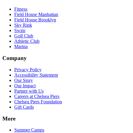
Fitness​​​​‌ ‍ ​‍​‍‌‍ ‌ ​‍‌‍‍‌‌‍‌ ‌‍‍‌‌‍ ‍​‍​‍​ ‍‍​‍​‍‌ ​ ‌‍​‌‌‍ ‍‌‍‍‌‌ ‌​‌ ‍‌​‍ ‍‌‍‍‌‌‍ ​‍​‍​‍ ​​‍​‍‌‍‍​‌ ​‍‌‍‌‌‌‍‌‍​‍​‍​ ‍‍​‍​‍‌‍‍​‌ ‌​‌ ‌​‌ ​​‌ ​ ​ ‍‍​‍ ​‍ ‌‍​ ‌‍‍​‌‍‌‌‌‍ ​‌ ​ ‌‍‌‌‌‍​‌‌ ​​‌‍‍‌‌‍‌‌‌ ​‍‌ ​ ​‍ ‍‌ ​ ‌‍​‌‌‍ ‍‌‍‍‌‌ ‌​‌ ‍‌​‍ ‍‌ ​ ‌ ‌​‌ ‌‌‌‍‌​‌‍‍‌‌‍ ​‍ ‌‍‍‌‌‍ ‍‌ ‌​‌‍‌‌‌‍ ‍‌ ‌​​‍ ‌‍‌‌‌‍‌​‌‍‍‌‌ ‌​​‍ ‌‍ ‌‌‍ ‌‍‌​‌‍‌‌​ ‌‌ ​​‌ ​‍‌‍‌‌‌ ​ ‌‍‌‌‌‍ ‍‌ ‌​‌‍​‌‌ ‌​‌‍‍‌‌‍ ‌‍ ‍​ ‍ ‌‍‍‌‌‍‌​​ ‌‌‍‌‍‌‍ ‌‍ ‌ ‌​‌‍‌‌‌ ​‍​ ‍ ‌ ‌​‌ ‍‌‌ ​​‌‍‌‌​ ‌‌‍‌‍‌‍ ‌‍ ‌ ‌​‌‍‌‌‌ ​‍​ ‍ ‌ ​​‌‍​‌‌ ‌​‌‍‍​​ ‌‌‍​ ‌‍ ‌‍ ​‌ ‌‌‌‍ ‌‌‍ ‍‌ ​ ​‍‌‌​ ‌‌‌​​‍‌‌ ‌‍‍ ‌‍‌‌‌ ‍‌​‍‌‌​ ​ ‌​‌​​‍‌‌​ ​ ‌​‌​​‍‌‌​ ​‍​ ​‍‌‍‌‌‌‍​‍​ ​‍​ ‍​‌‍​ ​ ‌‌‌‍​ ‌‍​ ‌‍‌‌‌‍​‍‌‍​‌​ ​‌​‍‌‌​ ​‍​ ​‍​‍‌‌​ ‌‌‌​‌​​‍ ‍‌‍ ​‌‍‍‌‌‍ ‍‌‍‍ ‌ ​ ​‍‌‌​ ‌‌‌​​‍‌‌ ‌‍‍ ‌‍‌‌‌ ‍‌​‍‌‌​ ​ ‌​‌​​‍‌‌​ ​ ‌​‌​​‍‌‌​ ​‍​ ​‍​ ​‍​ ​ ​ ​ ‌‍​ ‌‍‌‌​ ‍​​ ‌‍​ ​‌​ ‌​‌‍​‌‌‍​ ​ ‍‌​‍‌‌​ ​‍​ ​‍​‍‌‌​ ‌‌‌​‌​​‍ ‍‌‍ ‍‌‍​‌‌‍ ‌‌‍‌‌​ ‌‍​‍‌‍​‌‌ ​ ‌‍‌‌‌‌‌‌‌ ​‍‌‍ ​​ ‌‌‍‍​‌ ‌​‌ ‌​‌ ​​‌ ​ ​‍‌‌​ ​ ‌​​‌​‍‌‌​ ​‍‌​‌‍​‍‌‌​ ​‍‌​‌‍‌‍​ ‌‍‍​‌‍‌‌‌‍ ​‌ ​ ‌‍‌‌‌‍​‌‌ ​​‌‍‍‌‌‍‌‌‌ ​‍‌ ​ ​‍ ‍‌ ​ ‌‍​‌‌‍ ‍‌‍‍‌‌ ‌​‌ ‍‌​‍ ‍‌ ​ ‌ ‌​‌ ‌‌‌‍‌​‌‍‍‌‌‍ ​‍‌‍‌‍‍‌‌‍‌​​ ‌‌‍‌‍‌‍ ‌‍ ‌ ‌​‌‍‌‌‌ ​‍​‍‌‍‌ ‌​‌ ‍‌‌ ​​‌‍‌‌​ ‌‌‍‌‍‌‍ ‌‍ ‌ ‌​‌‍‌‌‌ ​‍​‍‌‍‌ ​​‌‍​‌‌ ‌​‌‍‍​​ ‌‌‍​ ‌‍ ‌‍ ​‌ ‌‌‌‍ ‌‌‍ ‍‌ ​ ​‍‌‌​ ‌‌‌​​‍‌‌ ‌‍‍ ‌‍‌‌‌ ‍‌​‍‌‌​ ​ ‌​‌​​‍‌‌​ ​ ‌​‌​​‍‌‌​ ​‍​ ​‍‌‍‌‌‌‍​‍​ ​‍​ ‍​‌‍​ ​ ‌‌‌‍​ ‌‍​ ‌‍‌‌‌‍​‍‌‍​‌​ ​‌​‍‌‌​ ​‍​ ​‍​‍‌‌​ ‌‌‌​‌​​‍ ‍‌‍ ​‌‍‍‌‌‍ ‍‌‍‍ ‌ ​ ​‍‌‌​ ‌‌‌​​‍‌‌ ‌‍‍ ‌‍‌‌‌ ‍‌​‍‌‌​ ​ ‌​‌​​‍‌‌​ ​ ‌​‌​​‍‌‌​ ​‍​ ​‍​ ​‍​ ​ ​ ​ ‌‍​ ‌‍‌‌​ ‍​​ ‌‍​ ​‌​ ‌​‌‍​‌‌‍​ ​ ‍‌​‍‌‌​ ​‍​ ​‍​‍‌‌​ ‌‌‌​‌​​‍ ‍‌‍ ‍‌‍​‌‌‍ ‌‌‍‌‌​‍‌‍‌ ​​‌‍‌‌‌ ​‍‌ ​ ‌ ​​‌‍‌‌‌‍​ ‌ ‌​‌‍‍‌‌ ‌‍‌‍‌‌​ ‌‌ ​​‌ ‌‌‌‍​‍‌‍ ​‌‍‍‌‌ ​ ‌‍‍​‌‍‌‌‌‍‌​​‍​‍‌ ‌
Field House Manhattan​​​​‌ ‍ ​‍​‍‌‍ ‌ ​‍‌‍‍‌‌‍‌ ‌‍‍‌‌‍ ‍​‍​‍​ ‍‍​‍​‍‌ ​ ‌‍​‌‌‍ ‍‌‍‍‌‌ ‌​‌ ‍‌​‍ ‍‌‍‍‌‌‍ ​‍​‍​‍ ​​‍​‍‌‍‍​‌ ​‍‌‍‌‌‌‍‌‍​‍​‍​ ‍‍​‍​‍‌‍‍​‌ ‌​‌ ‌​‌ ​​‌ ​ ​ ‍‍​‍ ​‍ ‌‍​ ‌‍‍​‌‍‌‌‌‍ ​‌ ​ ‌‍‌‌‌‍​‌‌ ​​‌‍‍‌‌‍‌‌‌ ​‍‌ ​ ​‍ ‍‌ ​ ‌‍​‌‌‍ ‍‌‍‍‌‌ ‌​‌ ‍‌​‍ ‍‌ ​ ‌ ‌​‌ ‌‌‌‍‌​‌‍‍‌‌‍ ​‍ ‌‍‍‌‌‍ ‍‌ ‌​‌‍‌‌‌‍ ‍‌ ‌​​‍ ‌‍‌‌‌‍‌​‌‍‍‌‌ ‌​​‍ ‌‍ ‌‌‍ ‌‍‌​‌‍‌‌​ ‌‌ ​​‌ ​‍‌‍‌‌‌ ​ ‌‍‌‌‌‍ ‍‌ ‌​‌‍​‌‌ ‌​‌‍‍‌‌‍ ‌‍ ‍​ ‍ ‌‍‍‌‌‍‌​​ ‌‌‍‌‍‌‍ ‌‍ ‌ ‌​‌‍‌‌‌ ​‍​ ‍ ‌ ‌​‌ ‍‌‌ ​​‌‍‌‌​ ‌‌‍‌‍‌‍ ‌‍ ‌ ‌​‌‍‌‌‌ ​‍​ ‍ ‌ ​​‌‍​‌‌ ‌​‌‍‍​​ ‌‌‍​ ‌‍ ‌‍ ​‌ ‌‌‌‍ ‌‌‍ ‍‌ ​ ​‍‌‌​ ‌‌‌​​‍‌‌ ‌‍‍ ‌‍‌‌‌ ‍‌​‍‌‌​ ​ ‌​‌​​‍‌‌​ ​ ‌​‌​​‍‌‌​ ​‍​ ​‍‌‍‌‌‌‍​‍​ ​‍​ ‍​‌‍​ ​ ‌‌‌‍​ ‌‍​ ‌‍‌‌‌‍​‍‌‍​‌​ ​‌​‍‌‌​ ​‍​ ​‍​‍‌‌​ ‌‌‌​‌​​‍ ‍‌‍ ​‌‍‍‌‌‍ ‍‌‍‍ ‌ ​ ​‍‌‌​ ‌‌‌​​‍‌‌ ‌‍‍ ‌‍‌‌‌ ‍‌​‍‌‌​ ​ ‌​‌​​‍‌‌​ ​ ‌​‌​​‍‌‌​ ​‍​ ​‍​ ​‌​ ​ ​ ​‌‌‍​‍​ ​​​ ​‌‌‍​‌​ ‌ ​ ​‍​ ​‍​ ‌‍​ ‌​​‍‌‌​ ​‍​ ​‍​‍‌‌​ ‌‌‌​‌​​‍ ‍‌‍ ‍‌‍​‌‌‍ ‌‌‍‌‌​ ‌‍​‍‌‍​‌‌ ​ ‌‍‌‌‌‌‌‌‌ ​‍‌‍ ​​ ‌‌‍‍​‌ ‌​‌ ‌​‌ ​​‌ ​ ​‍‌‌​ ​ ‌​​‌​‍‌‌​ ​‍‌​‌‍​‍‌‌​ ​‍‌​‌‍‌‍​ ‌‍‍​‌‍‌‌‌‍ ​‌ ​ ‌‍‌‌‌‍​‌‌ ​​‌‍‍‌‌‍‌‌‌ ​‍‌ ​ ​‍ ‍‌ ​ ‌‍​‌‌‍ ‍‌‍‍‌‌ ‌​‌ ‍‌​‍ ‍‌ ​ ‌ ‌​‌ ‌‌‌‍‌​‌‍‍‌‌‍ ​‍‌‍‌‍‍‌‌‍‌​​ ‌‌‍‌‍‌‍ ‌‍ ‌ ‌​‌‍‌‌‌ ​‍​‍‌‍‌ ‌​‌ ‍‌‌ ​​‌‍‌‌​ ‌‌‍‌‍‌‍ ‌‍ ‌ ‌​‌‍‌‌‌ ​‍​‍‌‍‌ ​​‌‍​‌‌ ‌​‌‍‍​​ ‌‌‍​ ‌‍ ‌‍ ​‌ ‌‌‌‍ ‌‌‍ ‍‌ ​ ​‍‌‌​ ‌‌‌​​‍‌‌ ‌‍‍ ‌‍‌‌‌ ‍‌​‍‌‌​ ​ ‌​‌​​‍‌‌​ ​ ‌​‌​​‍‌‌​ ​‍​ ​‍‌‍‌‌‌‍​‍​ ​‍​ ‍​‌‍​ ​ ‌‌‌‍​ ‌‍​ ‌‍‌‌‌‍​‍‌‍​‌​ ​‌​‍‌‌​ ​‍​ ​‍​‍‌‌​ ‌‌‌​‌​​‍ ‍‌‍ ​‌‍‍‌‌‍ ‍‌‍‍ ‌ ​ ​‍‌‌​ ‌‌‌​​‍‌‌ ‌‍‍ ‌‍‌‌‌ ‍‌​‍‌‌​ ​ ‌​‌​​‍‌‌​ ​ ‌​‌​​‍‌‌​ ​‍​ ​‍​ ​‌​ ​ ​ ​‌‌‍​‍​ ​​​ ​‌‌‍​‌​ ‌ ​ ​‍​ ​‍​ ‌‍​ ‌​​‍‌‌​ ​‍​ ​‍​‍‌‌​ ‌‌‌​‌​​‍ ‍‌‍ ‍‌‍​‌‌‍ ‌‌‍‌‌​‍‌‍‌ ​​‌‍‌‌‌ ​‍‌ ​ ‌ ​​‌‍‌‌‌‍​ ‌ ‌​‌‍‍‌‌ ‌‍‌‍‌‌​ ‌‌ ​​‌ ‌‌‌‍​‍‌‍ ​‌‍‍‌‌ ​ ‌‍‍​‌‍‌‌‌‍‌​​‍​‍‌ ‌
Field House Brooklyn​​​​‌ ‍ ​‍​‍‌‍ ‌ ​‍‌‍‍‌‌‍‌ ‌‍‍‌‌‍ ‍​‍​‍​ ‍‍​‍​‍‌ ​ ‌‍​‌‌‍ ‍‌‍‍‌‌ ‌​‌ ‍‌​‍ ‍‌‍‍‌‌‍ ​‍​‍​‍ ​​‍​‍‌‍‍​‌ ​‍‌‍‌‌‌‍‌‍​‍​‍​ ‍‍​‍​‍‌‍‍​‌ ‌​‌ ‌​‌ ​​‌ ​ ​ ‍‍​‍ ​‍ ‌‍​ ‌‍‍​‌‍‌‌‌‍ ​‌ ​ ‌‍‌‌‌‍​‌‌ ​​‌‍‍‌‌‍‌‌‌ ​‍‌ ​ ​‍ ‍‌ ​ ‌‍​‌‌‍ ‍‌‍‍‌‌ ‌​‌ ‍‌​‍ ‍‌ ​ ‌ ‌​‌ ‌‌‌‍‌​‌‍‍‌‌‍ ​‍ ‌‍‍‌‌‍ ‍‌ ‌​‌‍‌‌‌‍ ‍‌ ‌​​‍ ‌‍‌‌‌‍‌​‌‍‍‌‌ ‌​​‍ ‌‍ ‌‌‍ ‌‍‌​‌‍‌‌​ ‌‌ ​​‌ ​‍‌‍‌‌‌ ​ ‌‍‌‌‌‍ ‍‌ ‌​‌‍​‌‌ ‌​‌‍‍‌‌‍ ‌‍ ‍​ ‍ ‌‍‍‌‌‍‌​​ ‌‌‍‌‍‌‍ ‌‍ ‌ ‌​‌‍‌‌‌ ​‍​ ‍ ‌ ‌​‌ ‍‌‌ ​​‌‍‌‌​ ‌‌‍‌‍‌‍ ‌‍ ‌ ‌​‌‍‌‌‌ ​‍​ ‍ ‌ ​​‌‍​‌‌ ‌​‌‍‍​​ ‌‌‍​ ‌‍ ‌‍ ​‌ ‌‌‌‍ ‌‌‍ ‍‌ ​ ​‍‌‌​ ‌‌‌​​‍‌‌ ‌‍‍ ‌‍‌‌‌ ‍‌​‍‌‌​ ​ ‌​‌​​‍‌‌​ ​ ‌​‌​​‍‌‌​ ​‍​ ​‍‌‍‌‌‌‍​‍​ ​‍​ ‍​‌‍​ ​ ‌‌‌‍​ ‌‍​ ‌‍‌‌‌‍​‍‌‍​‌​ ​‌​‍‌‌​ ​‍​ ​‍​‍‌‌​ ‌‌‌​‌​​‍ ‍‌‍ ​‌‍‍‌‌‍ ‍‌‍‍ ‌ ​ ​‍‌‌​ ‌‌‌​​‍‌‌ ‌‍‍ ‌‍‌‌‌ ‍‌​‍‌‌​ ​ ‌​‌​​‍‌‌​ ​ ‌​‌​​‍‌‌​ ​‍​ ​‍​ ‌‍​ ‍​​ ‌ ‌‍‌​​ ​‌​ ​‍​ ‌‌​ ‌‍​ ​‍​ ​‌‌‍​ ​ ​‌​‍‌‌​ ​‍​ ​‍​‍‌‌​ ‌‌‌​‌​​‍ ‍‌‍ ‍‌‍​‌‌‍ ‌‌‍‌‌​ ‌‍​‍‌‍​‌‌ ​ ‌‍‌‌‌‌‌‌‌ ​‍‌‍ ​​ ‌‌‍‍​‌ ‌​‌ ‌​‌ ​​‌ ​ ​‍‌‌​ ​ ‌​​‌​‍‌‌​ ​‍‌​‌‍​‍‌‌​ ​‍‌​‌‍‌‍​ ‌‍‍​‌‍‌‌‌‍ ​‌ ​ ‌‍‌‌‌‍​‌‌ ​​‌‍‍‌‌‍‌‌‌ ​‍‌ ​ ​‍ ‍‌ ​ ‌‍​‌‌‍ ‍‌‍‍‌‌ ‌​‌ ‍‌​‍ ‍‌ ​ ‌ ‌​‌ ‌‌‌‍‌​‌‍‍‌‌‍ ​‍‌‍‌‍‍‌‌‍‌​​ ‌‌‍‌‍‌‍ ‌‍ ‌ ‌​‌‍‌‌‌ ​‍​‍‌‍‌ ‌​‌ ‍‌‌ ​​‌‍‌‌​ ‌‌‍‌‍‌‍ ‌‍ ‌ ‌​‌‍‌‌‌ ​‍​‍‌‍‌ ​​‌‍​‌‌ ‌​‌‍‍​​ ‌‌‍​ ‌‍ ‌‍ ​‌ ‌‌‌‍ ‌‌‍ ‍‌ ​ ​‍‌‌​ ‌‌‌​​‍‌‌ ‌‍‍ ‌‍‌‌‌ ‍‌​‍‌‌​ ​ ‌​‌​​‍‌‌​ ​ ‌​‌​​‍‌‌​ ​‍​ ​‍‌‍‌‌‌‍​‍​ ​‍​ ‍​‌‍​ ​ ‌‌‌‍​ ‌‍​ ‌‍‌‌‌‍​‍‌‍​‌​ ​‌​‍‌‌​ ​‍​ ​‍​‍‌‌​ ‌‌‌​‌​​‍ ‍‌‍ ​‌‍‍‌‌‍ ‍‌‍‍ ‌ ​ ​‍‌‌​ ‌‌‌​​‍‌‌ ‌‍‍ ‌‍‌‌‌ ‍‌​‍‌‌​ ​ ‌​‌​​‍‌‌​ ​ ‌​‌​​‍‌‌​ ​‍​ ​‍​ ‌‍​ ‍​​ ‌ ‌‍‌​​ ​‌​ ​‍​ ‌‌​ ‌‍​ ​‍​ ​‌‌‍​ ​ ​‌​‍‌‌​ ​‍​ ​‍​‍‌‌​ ‌‌‌​‌​​‍ ‍‌‍ ‍‌‍​‌‌‍ ‌‌‍‌‌​‍‌‍‌ ​​‌‍‌‌‌ ​‍‌ ​ ‌ ​​‌‍‌‌‌‍​ ‌ ‌​‌‍‍‌‌ ‌‍‌‍‌‌​ ‌‌ ​​‌ ‌‌‌‍​‍‌‍ ​‌‍‍‌‌ ​ ‌‍‍​‌‍‌‌‌‍‌​​‍​‍‌ ‌
Sky Rink​​​​‌ ‍ ​‍​‍‌‍ ‌ ​‍‌‍‍‌‌‍‌ ‌‍‍‌‌‍ ‍​‍​‍​ ‍‍​‍​‍‌ ​ ‌‍​‌‌‍ ‍‌‍‍‌‌ ‌​‌ ‍‌​‍ ‍‌‍‍‌‌‍ ​‍​‍​‍ ​​‍​‍‌‍‍​‌ ​‍‌‍‌‌‌‍‌‍​‍​‍​ ‍‍​‍​‍‌‍‍​‌ ‌​‌ ‌​‌ ​​‌ ​ ​ ‍‍​‍ ​‍ ‌‍​ ‌‍‍​‌‍‌‌‌‍ ​‌ ​ ‌‍‌‌‌‍​‌‌ ​​‌‍‍‌‌‍‌‌‌ ​‍‌ ​ ​‍ ‍‌ ​ ‌‍​‌‌‍ ‍‌‍‍‌‌ ‌​‌ ‍‌​‍ ‍‌ ​ ‌ ‌​‌ ‌‌‌‍‌​‌‍‍‌‌‍ ​‍ ‌‍‍‌‌‍ ‍‌ ‌​‌‍‌‌‌‍ ‍‌ ‌​​‍ ‌‍‌‌‌‍‌​‌‍‍‌‌ ‌​​‍ ‌‍ ‌‌‍ ‌‍‌​‌‍‌‌​ ‌‌ ​​‌ ​‍‌‍‌‌‌ ​ ‌‍‌‌‌‍ ‍‌ ‌​‌‍​‌‌ ‌​‌‍‍‌‌‍ ‌‍ ‍​ ‍ ‌‍‍‌‌‍‌​​ ‌‌‍‌‍‌‍ ‌‍ ‌ ‌​‌‍‌‌‌ ​‍​ ‍ ‌ ‌​‌ ‍‌‌ ​​‌‍‌‌​ ‌‌‍‌‍‌‍ ‌‍ ‌ ‌​‌‍‌‌‌ ​‍​ ‍ ‌ ​​‌‍​‌‌ ‌​‌‍‍​​ ‌‌‍​ ‌‍ ‌‍ ​‌ ‌‌‌‍ ‌‌‍ ‍‌ ​ ​‍‌‌​ ‌‌‌​​‍‌‌ ‌‍‍ ‌‍‌‌‌ ‍‌​‍‌‌​ ​ ‌​‌​​‍‌‌​ ​ ‌​‌​​‍‌‌​ ​‍​ ​‍‌‍‌‌‌‍​‍​ ​‍​ ‍​‌‍​ ​ ‌‌‌‍​ ‌‍​ ‌‍‌‌‌‍​‍‌‍​‌​ ​‌​‍‌‌​ ​‍​ ​‍​‍‌‌​ ‌‌‌​‌​​‍ ‍‌‍ ​‌‍‍‌‌‍ ‍‌‍‍ ‌ ​ ​‍‌‌​ ‌‌‌​​‍‌‌ ‌‍‍ ‌‍‌‌‌ ‍‌​‍‌‌​ ​ ‌​‌​​‍‌‌​ ​ ‌​‌​​‍‌‌​ ​‍​ ​‍​ ‌​​ ‌ ‌‍‌‍‌‍‌‍​ ​​​ ‌‍​ ‌‌​ ‌​‌‍‌​‌‍‌​​ ​‌‌‍​‍​‍‌‌​ ​‍​ ​‍​‍‌‌​ ‌‌‌​‌​​‍ ‍‌‍ ‍‌‍​‌‌‍ ‌‌‍‌‌​ ‌‍​‍‌‍​‌‌ ​ ‌‍‌‌‌‌‌‌‌ ​‍‌‍ ​​ ‌‌‍‍​‌ ‌​‌ ‌​‌ ​​‌ ​ ​‍‌‌​ ​ ‌​​‌​‍‌‌​ ​‍‌​‌‍​‍‌‌​ ​‍‌​‌‍‌‍​ ‌‍‍​‌‍‌‌‌‍ ​‌ ​ ‌‍‌‌‌‍​‌‌ ​​‌‍‍‌‌‍‌‌‌ ​‍‌ ​ ​‍ ‍‌ ​ ‌‍​‌‌‍ ‍‌‍‍‌‌ ‌​‌ ‍‌​‍ ‍‌ ​ ‌ ‌​‌ ‌‌‌‍‌​‌‍‍‌‌‍ ​‍‌‍‌‍‍‌‌‍‌​​ ‌‌‍‌‍‌‍ ‌‍ ‌ ‌​‌‍‌‌‌ ​‍​‍‌‍‌ ‌​‌ ‍‌‌ ​​‌‍‌‌​ ‌‌‍‌‍‌‍ ‌‍ ‌ ‌​‌‍‌‌‌ ​‍​‍‌‍‌ ​​‌‍​‌‌ ‌​‌‍‍​​ ‌‌‍​ ‌‍ ‌‍ ​‌ ‌‌‌‍ ‌‌‍ ‍‌ ​ ​‍‌‌​ ‌‌‌​​‍‌‌ ‌‍‍ ‌‍‌‌‌ ‍‌​‍‌‌​ ​ ‌​‌​​‍‌‌​ ​ ‌​‌​​‍‌‌​ ​‍​ ​‍‌‍‌‌‌‍​‍​ ​‍​ ‍​‌‍​ ​ ‌‌‌‍​ ‌‍​ ‌‍‌‌‌‍​‍‌‍​‌​ ​‌​‍‌‌​ ​‍​ ​‍​‍‌‌​ ‌‌‌​‌​​‍ ‍‌‍ ​‌‍‍‌‌‍ ‍‌‍‍ ‌ ​ ​‍‌‌​ ‌‌‌​​‍‌‌ ‌‍‍ ‌‍‌‌‌ ‍‌​‍‌‌​ ​ ‌​‌​​‍‌‌​ ​ ‌​‌​​‍‌‌​ ​‍​ ​‍​ ‌​​ ‌ ‌‍‌‍‌‍‌‍​ ​​​ ‌‍​ ‌‌​ ‌​‌‍‌​‌‍‌​​ ​‌‌‍​‍​‍‌‌​ ​‍​ ​‍​‍‌‌​ ‌‌‌​‌​​‍ ‍‌‍ ‍‌‍​‌‌‍ ‌‌‍‌‌​‍‌‍‌ ​​‌‍‌‌‌ ​‍‌ ​ ‌ ​​‌‍‌‌‌‍​ ‌ ‌​‌‍‍‌‌ ‌‍‌‍‌‌​ ‌‌ ​​‌ ‌‌‌‍​‍‌‍ ​‌‍‍‌‌ ​ ‌‍‍​‌‍‌‌‌‍‌​​‍​‍‌ ‌
Swim​​​​‌ ‍ ​‍​‍‌‍ ‌ ​‍‌‍‍‌‌‍‌ ‌‍‍‌‌‍ ‍​‍​‍​ ‍‍​‍​‍‌ ​ ‌‍​‌‌‍ ‍‌‍‍‌‌ ‌​‌ ‍‌​‍ ‍‌‍‍‌‌‍ ​‍​‍​‍ ​​‍​‍‌‍‍​‌ ​‍‌‍‌‌‌‍‌‍​‍​‍​ ‍‍​‍​‍‌‍‍​‌ ‌​‌ ‌​‌ ​​‌ ​ ​ ‍‍​‍ ​‍ ‌‍​ ‌‍‍​‌‍‌‌‌‍ ​‌ ​ ‌‍‌‌‌‍​‌‌ ​​‌‍‍‌‌‍‌‌‌ ​‍‌ ​ ​‍ ‍‌ ​ ‌‍​‌‌‍ ‍‌‍‍‌‌ ‌​‌ ‍‌​‍ ‍‌ ​ ‌ ‌​‌ ‌‌‌‍‌​‌‍‍‌‌‍ ​‍ ‌‍‍‌‌‍ ‍‌ ‌​‌‍‌‌‌‍ ‍‌ ‌​​‍ ‌‍‌‌‌‍‌​‌‍‍‌‌ ‌​​‍ ‌‍ ‌‌‍ ‌‍‌​‌‍‌‌​ ‌‌ ​​‌ ​‍‌‍‌‌‌ ​ ‌‍‌‌‌‍ ‍‌ ‌​‌‍​‌‌ ‌​‌‍‍‌‌‍ ‌‍ ‍​ ‍ ‌‍‍‌‌‍‌​​ ‌‌‍‌‍‌‍ ‌‍ ‌ ‌​‌‍‌‌‌ ​‍​ ‍ ‌ ‌​‌ ‍‌‌ ​​‌‍‌‌​ ‌‌‍‌‍‌‍ ‌‍ ‌ ‌​‌‍‌‌‌ ​‍​ ‍ ‌ ​​‌‍​‌‌ ‌​‌‍‍​​ ‌‌‍​ ‌‍ ‌‍ ​‌ ‌‌‌‍ ‌‌‍ ‍‌ ​ ​‍‌‌​ ‌‌‌​​‍‌‌ ‌‍‍ ‌‍‌‌‌ ‍‌​‍‌‌​ ​ ‌​‌​​‍‌‌​ ​ ‌​‌​​‍‌‌​ ​‍​ ​‍‌‍‌‌‌‍​‍​ ​‍​ ‍​‌‍​ ​ ‌‌‌‍​ ‌‍​ ‌‍‌‌‌‍​‍‌‍​‌​ ​‌​‍‌‌​ ​‍​ ​‍​‍‌‌​ ‌‌‌​‌​​‍ ‍‌‍ ​‌‍‍‌‌‍ ‍‌‍‍ ‌ ​ ​‍‌‌​ ‌‌‌​​‍‌‌ ‌‍‍ ‌‍‌‌‌ ‍‌​‍‌‌​ ​ ‌​‌​​‍‌‌​ ​ ‌​‌​​‍‌‌​ ​‍​ ​‍‌‍‌‍‌‍‌‍​ ​​​ ‌‌​ ‌‌​ ‌​​ ​‍‌‍​ ​ ​‌​ ​ ‌‍​ ‌‍​‌‌‍​ ‌‍‌‌​ ‌‍​ ​‌​ ​ ‌‍​ ‌‍​‍​ ‌​​ ‍​‌‍‌​​ ‍​​ ‌‍​ ‌‌‌‍​‍​ ‌​​ ‌​​ ​‌​ ‍‌​ ‍‌‌‍​ ​‍‌‌​ ​‍​ ​‍​‍‌‌​ ‌‌‌​‌​​‍ ‍‌‍ ‍‌‍​‌‌‍ ‌‌‍‌‌​ ‌‍​‍‌‍​‌‌ ​ ‌‍‌‌‌‌‌‌‌ ​‍‌‍ ​​ ‌‌‍‍​‌ ‌​‌ ‌​‌ ​​‌ ​ ​‍‌‌​ ​ ‌​​‌​‍‌‌​ ​‍‌​‌‍​‍‌‌​ ​‍‌​‌‍‌‍​ ‌‍‍​‌‍‌‌‌‍ ​‌ ​ ‌‍‌‌‌‍​‌‌ ​​‌‍‍‌‌‍‌‌‌ ​‍‌ ​ ​‍ ‍‌ ​ ‌‍​‌‌‍ ‍‌‍‍‌‌ ‌​‌ ‍‌​‍ ‍‌ ​ ‌ ‌​‌ ‌‌‌‍‌​‌‍‍‌‌‍ ​‍‌‍‌‍‍‌‌‍‌​​ ‌‌‍‌‍‌‍ ‌‍ ‌ ‌​‌‍‌‌‌ ​‍​‍‌‍‌ ‌​‌ ‍‌‌ ​​‌‍‌‌​ ‌‌‍‌‍‌‍ ‌‍ ‌ ‌​‌‍‌‌‌ ​‍​‍‌‍‌ ​​‌‍​‌‌ ‌​‌‍‍​​ ‌‌‍​ ‌‍ ‌‍ ​‌ ‌‌‌‍ ‌‌‍ ‍‌ ​ ​‍‌‌​ ‌‌‌​​‍‌‌ ‌‍‍ ‌‍‌‌‌ ‍‌​‍‌‌​ ​ ‌​‌​​‍‌‌​ ​ ‌​‌​​‍‌‌​ ​‍​ ​‍‌‍‌‌‌‍​‍​ ​‍​ ‍​‌‍​ ​ ‌‌‌‍​ ‌‍​ ‌‍‌‌‌‍​‍‌‍​‌​ ​‌​‍‌‌​ ​‍​ ​‍​‍‌‌​ ‌‌‌​‌​​‍ ‍‌‍ ​‌‍‍‌‌‍ ‍‌‍‍ ‌ ​ ​‍‌‌​ ‌‌‌​​‍‌‌ ‌‍‍ ‌‍‌‌‌ ‍‌​‍‌‌​ ​ ‌​‌​​‍‌‌​ ​ ‌​‌​​‍‌‌​ ​‍​ ​‍‌‍‌‍‌‍‌‍​ ​​​ ‌‌​ ‌‌​ ‌​​ ​‍‌‍​ ​ ​‌​ ​ ‌‍​ ‌‍​‌‌‍​ ‌‍‌‌​ ‌‍​ ​‌​ ​ ‌‍​ ‌‍​‍​ ‌​​ ‍​‌‍‌​​ ‍​​ ‌‍​ ‌‌‌‍​‍​ ‌​​ ‌​​ ​‌​ ‍‌​ ‍‌‌‍​ ​‍‌‌​ ​‍​ ​‍​‍‌‌​ ‌‌‌​‌​​‍ ‍‌‍ ‍‌‍​‌‌‍ ‌‌‍‌‌​‍‌‍‌ ​​‌‍‌‌‌ ​‍‌ ​ ‌ ​​‌‍‌‌‌‍​ ‌ ‌​‌‍‍‌‌ ‌‍‌‍‌‌​ ‌‌ ​​‌ ‌‌‌‍​‍‌‍ ​‌‍‍‌‌ ​ ‌‍‍​‌‍‌‌‌‍‌​​‍​‍‌ ‌
Golf Club​​​​‌ ‍ ​‍​‍‌‍ ‌ ​‍‌‍‍‌‌‍‌ ‌‍‍‌‌‍ ‍​‍​‍​ ‍‍​‍​‍‌ ​ ‌‍​‌‌‍ ‍‌‍‍‌‌ ‌​‌ ‍‌​‍ ‍‌‍‍‌‌‍ ​‍​‍​‍ ​​‍​‍‌‍‍​‌ ​‍‌‍‌‌‌‍‌‍​‍​‍​ ‍‍​‍​‍‌‍‍​‌ ‌​‌ ‌​‌ ​​‌ ​ ​ ‍‍​‍ ​‍ ‌‍​ ‌‍‍​‌‍‌‌‌‍ ​‌ ​ ‌‍‌‌‌‍​‌‌ ​​‌‍‍‌‌‍‌‌‌ ​‍‌ ​ ​‍ ‍‌ ​ ‌‍​‌‌‍ ‍‌‍‍‌‌ ‌​‌ ‍‌​‍ ‍‌ ​ ‌ ‌​‌ ‌‌‌‍‌​‌‍‍‌‌‍ ​‍ ‌‍‍‌‌‍ ‍‌ ‌​‌‍‌‌‌‍ ‍‌ ‌​​‍ ‌‍‌‌‌‍‌​‌‍‍‌‌ ‌​​‍ ‌‍ ‌‌‍ ‌‍‌​‌‍‌‌​ ‌‌ ​​‌ ​‍‌‍‌‌‌ ​ ‌‍‌‌‌‍ ‍‌ ‌​‌‍​‌‌ ‌​‌‍‍‌‌‍ ‌‍ ‍​ ‍ ‌‍‍‌‌‍‌​​ ‌‌‍‌‍‌‍ ‌‍ ‌ ‌​‌‍‌‌‌ ​‍​ ‍ ‌ ‌​‌ ‍‌‌ ​​‌‍‌‌​ ‌‌‍‌‍‌‍ ‌‍ ‌ ‌​‌‍‌‌‌ ​‍​ ‍ ‌ ​​‌‍​‌‌ ‌​‌‍‍​​ ‌‌‍​ ‌‍ ‌‍ ​‌ ‌‌‌‍ ‌‌‍ ‍‌ ​ ​‍‌‌​ ‌‌‌​​‍‌‌ ‌‍‍ ‌‍‌‌‌ ‍‌​‍‌‌​ ​ ‌​‌​​‍‌‌​ ​ ‌​‌​​‍‌‌​ ​‍​ ​‍‌‍‌‌‌‍​‍​ ​‍​ ‍​‌‍​ ​ ‌‌‌‍​ ‌‍​ ‌‍‌‌‌‍​‍‌‍​‌​ ​‌​‍‌‌​ ​‍​ ​‍​‍‌‌​ ‌‌‌​‌​​‍ ‍‌‍ ​‌‍‍‌‌‍ ‍‌‍‍ ‌ ​ ​‍‌‌​ ‌‌‌​​‍‌‌ ‌‍‍ ‌‍‌‌‌ ‍‌​‍‌‌​ ​ ‌​‌​​‍‌‌​ ​ ‌​‌​​‍‌‌​ ​‍​ ​‍​ ‌​‌‍‌‌​ ‌‍‌‍‌​​ ​‍​ ‌‍​ ​‍‌‍‌‍‌‍​‌‌‍​ ‌‍​ ‌‍​ ​‍‌‌​ ​‍​ ​‍​‍‌‌​ ‌‌‌​‌​​‍ ‍‌‍ ‍‌‍​‌‌‍ ‌‌‍‌‌​ ‌‍​‍‌‍​‌‌ ​ ‌‍‌‌‌‌‌‌‌ ​‍‌‍ ​​ ‌‌‍‍​‌ ‌​‌ ‌​‌ ​​‌ ​ ​‍‌‌​ ​ ‌​​‌​‍‌‌​ ​‍‌​‌‍​‍‌‌​ ​‍‌​‌‍‌‍​ ‌‍‍​‌‍‌‌‌‍ ​‌ ​ ‌‍‌‌‌‍​‌‌ ​​‌‍‍‌‌‍‌‌‌ ​‍‌ ​ ​‍ ‍‌ ​ ‌‍​‌‌‍ ‍‌‍‍‌‌ ‌​‌ ‍‌​‍ ‍‌ ​ ‌ ‌​‌ ‌‌‌‍‌​‌‍‍‌‌‍ ​‍‌‍‌‍‍‌‌‍‌​​ ‌‌‍‌‍‌‍ ‌‍ ‌ ‌​‌‍‌‌‌ ​‍​‍‌‍‌ ‌​‌ ‍‌‌ ​​‌‍‌‌​ ‌‌‍‌‍‌‍ ‌‍ ‌ ‌​‌‍‌‌‌ ​‍​‍‌‍‌ ​​‌‍​‌‌ ‌​‌‍‍​​ ‌‌‍​ ‌‍ ‌‍ ​‌ ‌‌‌‍ ‌‌‍ ‍‌ ​ ​‍‌‌​ ‌‌‌​​‍‌‌ ‌‍‍ ‌‍‌‌‌ ‍‌​‍‌‌​ ​ ‌​‌​​‍‌‌​ ​ ‌​‌​​‍‌‌​ ​‍​ ​‍‌‍‌‌‌‍​‍​ ​‍​ ‍​‌‍​ ​ ‌‌‌‍​ ‌‍​ ‌‍‌‌‌‍​‍‌‍​‌​ ​‌​‍‌‌​ ​‍​ ​‍​‍‌‌​ ‌‌‌​‌​​‍ ‍‌‍ ​‌‍‍‌‌‍ ‍‌‍‍ ‌ ​ ​‍‌‌​ ‌‌‌​​‍‌‌ ‌‍‍ ‌‍‌‌‌ ‍‌​‍‌‌​ ​ ‌​‌​​‍‌‌​ ​ ‌​‌​​‍‌‌​ ​‍​ ​‍​ ‌​‌‍‌‌​ ‌‍‌‍‌​​ ​‍​ ‌‍​ ​‍‌‍‌‍‌‍​‌‌‍​ ‌‍​ ‌‍​ ​‍‌‌​ ​‍​ ​‍​‍‌‌​ ‌‌‌​‌​​‍ ‍‌‍ ‍‌‍​‌‌‍ ‌‌‍‌‌​‍‌‍‌ ​​‌‍‌‌‌ ​‍‌ ​ ‌ ​​‌‍‌‌‌‍​ ‌ ‌​‌‍‍‌‌ ‌‍‌‍‌‌​ ‌‌ ​​‌ ‌‌‌‍​‍‌‍ ​‌‍‍‌‌ ​ ‌‍‍​‌‍‌‌‌‍‌​​‍​‍‌ ‌
Athletic Club​​​​‌ ‍ ​‍​‍‌‍ ‌ ​‍‌‍‍‌‌‍‌ ‌‍‍‌‌‍ ‍​‍​‍​ ‍‍​‍​‍‌ ​ ‌‍​‌‌‍ ‍‌‍‍‌‌ ‌​‌ ‍‌​‍ ‍‌‍‍‌‌‍ ​‍​‍​‍ ​​‍​‍‌‍‍​‌ ​‍‌‍‌‌‌‍‌‍​‍​‍​ ‍‍​‍​‍‌‍‍​‌ ‌​‌ ‌​‌ ​​‌ ​ ​ ‍‍​‍ ​‍ ‌‍​ ‌‍‍​‌‍‌‌‌‍ ​‌ ​ ‌‍‌‌‌‍​‌‌ ​​‌‍‍‌‌‍‌‌‌ ​‍‌ ​ ​‍ ‍‌ ​ ‌‍​‌‌‍ ‍‌‍‍‌‌ ‌​‌ ‍‌​‍ ‍‌ ​ ‌ ‌​‌ ‌‌‌‍‌​‌‍‍‌‌‍ ​‍ ‌‍‍‌‌‍ ‍‌ ‌​‌‍‌‌‌‍ ‍‌ ‌​​‍ ‌‍‌‌‌‍‌​‌‍‍‌‌ ‌​​‍ ‌‍ ‌‌‍ ‌‍‌​‌‍‌‌​ ‌‌ ​​‌ ​‍‌‍‌‌‌ ​ ‌‍‌‌‌‍ ‍‌ ‌​‌‍​‌‌ ‌​‌‍‍‌‌‍ ‌‍ ‍​ ‍ ‌‍‍‌‌‍‌​​ ‌‌‍‌‍‌‍ ‌‍ ‌ ‌​‌‍‌‌‌ ​‍​ ‍ ‌ ‌​‌ ‍‌‌ ​​‌‍‌‌​ ‌‌‍‌‍‌‍ ‌‍ ‌ ‌​‌‍‌‌‌ ​‍​ ‍ ‌ ​​‌‍​‌‌ ‌​‌‍‍​​ ‌‌‍​ ‌‍ ‌‍ ​‌ ‌‌‌‍ ‌‌‍ ‍‌ ​ ​‍‌‌​ ‌‌‌​​‍‌‌ ‌‍‍ ‌‍‌‌‌ ‍‌​‍‌‌​ ​ ‌​‌​​‍‌‌​ ​ ‌​‌​​‍‌‌​ ​‍​ ​‍‌‍‌‌‌‍​‍​ ​‍​ ‍​‌‍​ ​ ‌‌‌‍​ ‌‍​ ‌‍‌‌‌‍​‍‌‍​‌​ ​‌​‍‌‌​ ​‍​ ​‍​‍‌‌​ ‌‌‌​‌​​‍ ‍‌‍ ​‌‍‍‌‌‍ ‍‌‍‍ ‌ ​ ​‍‌‌​ ‌‌‌​​‍‌‌ ‌‍‍ ‌‍‌‌‌ ‍‌​‍‌‌​ ​ ‌​‌​​‍‌‌​ ​ ‌​‌​​‍‌‌​ ​‍​ ​‍​ ‍​‌‍​‌​ ​ ​ ‌​‌‍​‌​ ‌ ‌‍‌​‌‍​‌​ ​ ​ ‍​‌‍‌‌‌‍​ ​‍‌‌​ ​‍​ ​‍​‍‌‌​ ‌‌‌​‌​​‍ ‍‌‍ ‍‌‍​‌‌‍ ‌‌‍‌‌​ ‌‍​‍‌‍​‌‌ ​ ‌‍‌‌‌‌‌‌‌ ​‍‌‍ ​​ ‌‌‍‍​‌ ‌​‌ ‌​‌ ​​‌ ​ ​‍‌‌​ ​ ‌​​‌​‍‌‌​ ​‍‌​‌‍​‍‌‌​ ​‍‌​‌‍‌‍​ ‌‍‍​‌‍‌‌‌‍ ​‌ ​ ‌‍‌‌‌‍​‌‌ ​​‌‍‍‌‌‍‌‌‌ ​‍‌ ​ ​‍ ‍‌ ​ ‌‍​‌‌‍ ‍‌‍‍‌‌ ‌​‌ ‍‌​‍ ‍‌ ​ ‌ ‌​‌ ‌‌‌‍‌​‌‍‍‌‌‍ ​‍‌‍‌‍‍‌‌‍‌​​ ‌‌‍‌‍‌‍ ‌‍ ‌ ‌​‌‍‌‌‌ ​‍​‍‌‍‌ ‌​‌ ‍‌‌ ​​‌‍‌‌​ ‌‌‍‌‍‌‍ ‌‍ ‌ ‌​‌‍‌‌‌ ​‍​‍‌‍‌ ​​‌‍​‌‌ ‌​‌‍‍​​ ‌‌‍​ ‌‍ ‌‍ ​‌ ‌‌‌‍ ‌‌‍ ‍‌ ​ ​‍‌‌​ ‌‌‌​​‍‌‌ ‌‍‍ ‌‍‌‌‌ ‍‌​‍‌‌​ ​ ‌​‌​​‍‌‌​ ​ ‌​‌​​‍‌‌​ ​‍​ ​‍‌‍‌‌‌‍​‍​ ​‍​ ‍​‌‍​ ​ ‌‌‌‍​ ‌‍​ ‌‍‌‌‌‍​‍‌‍​‌​ ​‌​‍‌‌​ ​‍​ ​‍​‍‌‌​ ‌‌‌​‌​​‍ ‍‌‍ ​‌‍‍‌‌‍ ‍‌‍‍ ‌ ​ ​‍‌‌​ ‌‌‌​​‍‌‌ ‌‍‍ ‌‍‌‌‌ ‍‌​‍‌‌​ ​ ‌​‌​​‍‌‌​ ​ ‌​‌​​‍‌‌​ ​‍​ ​‍​ ‍​‌‍​‌​ ​ ​ ‌​‌‍​‌​ ‌ ‌‍‌​‌‍​‌​ ​ ​ ‍​‌‍‌‌‌‍​ ​‍‌‌​ ​‍​ ​‍​‍‌‌​ ‌‌‌​‌​​‍ ‍‌‍ ‍‌‍​‌‌‍ ‌‌‍‌‌​‍‌‍‌ ​​‌‍‌‌‌ ​‍‌ ​ ‌ ​​‌‍‌‌‌‍​ ‌ ‌​‌‍‍‌‌ ‌‍‌‍‌‌​ ‌‌ ​​‌ ‌‌‌‍​‍‌‍ ​‌‍‍‌‌ ​ ‌‍‍​‌‍‌‌‌‍‌​​‍​‍‌ ‌
Marina​​​​‌ ‍ ​‍​‍‌‍ ‌ ​‍‌‍‍‌‌‍‌ ‌‍‍‌‌‍ ‍​‍​‍​ ‍‍​‍​‍‌ ​ ‌‍​‌‌‍ ‍‌‍‍‌‌ ‌​‌ ‍‌​‍ ‍‌‍‍‌‌‍ ​‍​‍​‍ ​​‍​‍‌‍‍​‌ ​‍‌‍‌‌‌‍‌‍​‍​‍​ ‍‍​‍​‍‌‍‍​‌ ‌​‌ ‌​‌ ​​‌ ​ ​ ‍‍​‍ ​‍ ‌‍​ ‌‍‍​‌‍‌‌‌‍ ​‌ ​ ‌‍‌‌‌‍​‌‌ ​​‌‍‍‌‌‍‌‌‌ ​‍‌ ​ ​‍ ‍‌ ​ ‌‍​‌‌‍ ‍‌‍‍‌‌ ‌​‌ ‍‌​‍ ‍‌ ​ ‌ ‌​‌ ‌‌‌‍‌​‌‍‍‌‌‍ ​‍ ‌‍‍‌‌‍ ‍‌ ‌​‌‍‌‌‌‍ ‍‌ ‌​​‍ ‌‍‌‌‌‍‌​‌‍‍‌‌ ‌​​‍ ‌‍ ‌‌‍ ‌‍‌​‌‍‌‌​ ‌‌ ​​‌ ​‍‌‍‌‌‌ ​ ‌‍‌‌‌‍ ‍‌ ‌​‌‍​‌‌ ‌​‌‍‍‌‌‍ ‌‍ ‍​ ‍ ‌‍‍‌‌‍‌​​ ‌‌‍‌‍‌‍ ‌‍ ‌ ‌​‌‍‌‌‌ ​‍​ ‍ ‌ ‌​‌ ‍‌‌ ​​‌‍‌‌​ ‌‌‍‌‍‌‍ ‌‍ ‌ ‌​‌‍‌‌‌ ​‍​ ‍ ‌ ​​‌‍​‌‌ ‌​‌‍‍​​ ‌‌‍​ ‌‍ ‌‍ ​‌ ‌‌‌‍ ‌‌‍ ‍‌ ​ ​‍‌‌​ ‌‌‌​​‍‌‌ ‌‍‍ ‌‍‌‌‌ ‍‌​‍‌‌​ ​ ‌​‌​​‍‌‌​ ​ ‌​‌​​‍‌‌​ ​‍​ ​‍‌‍‌‌‌‍​‍​ ​‍​ ‍​‌‍​ ​ ‌‌‌‍​ ‌‍​ ‌‍‌‌‌‍​‍‌‍​‌​ ​‌​‍‌‌​ ​‍​ ​‍​‍‌‌​ ‌‌‌​‌​​‍ ‍‌‍ ​‌‍‍‌‌‍ ‍‌‍‍ ‌ ​ ​‍‌‌​ ‌‌‌​​‍‌‌ ‌‍‍ ‌‍‌‌‌ ‍‌​‍‌‌​ ​ ‌​‌​​‍‌‌​ ​ ‌​‌​​‍‌‌​ ​‍​ ​‍​ ‌‍​ ‌‌​ ‌‍​ ‌‌‌‍‌‌‌‍‌‍‌‍​‌​ ​​​ ‌‍​ ‌‌​ ‌​‌‍‌​​‍‌‌​ ​‍​ ​‍​‍‌‌​ ‌‌‌​‌​​‍ ‍‌‍ ‍‌‍​‌‌‍ ‌‌‍‌‌​ ‌‍​‍‌‍​‌‌ ​ ‌‍‌‌‌‌‌‌‌ ​‍‌‍ ​​ ‌‌‍‍​‌ ‌​‌ ‌​‌ ​​‌ ​ ​‍‌‌​ ​ ‌​​‌​‍‌‌​ ​‍‌​‌‍​‍‌‌​ ​‍‌​‌‍‌‍​ ‌‍‍​‌‍‌‌‌‍ ​‌ ​ ‌‍‌‌‌‍​‌‌ ​​‌‍‍‌‌‍‌‌‌ ​‍‌ ​ ​‍ ‍‌ ​ ‌‍​‌‌‍ ‍‌‍‍‌‌ ‌​‌ ‍‌​‍ ‍‌ ​ ‌ ‌​‌ ‌‌‌‍‌​‌‍‍‌‌‍ ​‍‌‍‌‍‍‌‌‍‌​​ ‌‌‍‌‍‌‍ ‌‍ ‌ ‌​‌‍‌‌‌ ​‍​‍‌‍‌ ‌​‌ ‍‌‌ ​​‌‍‌‌​ ‌‌‍‌‍‌‍ ‌‍ ‌ ‌​‌‍‌‌‌ ​‍​‍‌‍‌ ​​‌‍​‌‌ ‌​‌‍‍​​ ‌‌‍​ ‌‍ ‌‍ ​‌ ‌‌‌‍ ‌‌‍ ‍‌ ​ ​‍‌‌​ ‌‌‌​​‍‌‌ ‌‍‍ ‌‍‌‌‌ ‍‌​‍‌‌​ ​ ‌​‌​​‍‌‌​ ​ ‌​‌​​‍‌‌​ ​‍​ ​‍‌‍‌‌‌‍​‍​ ​‍​ ‍​‌‍​ ​ ‌‌‌‍​ ‌‍​ ‌‍‌‌‌‍​‍‌‍​‌​ ​‌​‍‌‌​ ​‍​ ​‍​‍‌‌​ ‌‌‌​‌​​‍ ‍‌‍ ​‌‍‍‌‌‍ ‍‌‍‍ ‌ ​ ​‍‌‌​ ‌‌‌​​‍‌‌ ‌‍‍ ‌‍‌‌‌ ‍‌​‍‌‌​ ​ ‌​‌​​‍‌‌​ ​ ‌​‌​​‍‌‌​ ​‍​ ​‍​ ‌‍​ ‌‌​ ‌‍​ ‌‌‌‍‌‌‌‍‌‍‌‍​‌​ ​​​ ‌‍​ ‌‌​ ‌​‌‍‌​​‍‌‌​ ​‍​ ​‍​‍‌‌​ ‌‌‌​‌​​‍ ‍‌‍ ‍‌‍​‌‌‍ ‌‌‍‌‌​‍‌‍‌ ​​‌‍‌‌‌ ​‍‌ ​ ‌ ​​‌‍‌‌‌‍​ ‌ ‌​‌‍‍‌‌ ‌‍‌‍‌‌​ ‌‌ ​​‌ ‌‌‌‍​‍‌‍ ​‌‍‍‌‌ ​ ‌‍‍​‌‍‌‌‌‍‌​​‍​‍‌ ‌
Company​​​​‌ ‍ ​‍​‍‌‍ ‌ ​‍‌‍‍‌‌‍‌ ‌‍‍‌‌‍ ‍​‍​‍​ ‍‍​‍​‍‌ ​ ‌‍​‌‌‍ ‍‌‍‍‌‌ ‌​‌ ‍‌​‍ ‍‌‍‍‌‌‍ ​‍​‍​‍ ​​‍​‍‌‍‍​‌ ​‍‌‍‌‌‌‍‌‍​‍​‍​ ‍‍​‍​‍‌‍‍​‌ ‌​‌ ‌​‌ ​​‌ ​ ​ ‍‍​‍ ​‍ ‌‍​ ‌‍‍​‌‍‌‌‌‍ ​‌ ​ ‌‍‌‌‌‍​‌‌ ​​‌‍‍‌‌‍‌‌‌ ​‍‌ ​ ​‍ ‍‌ ​ ‌‍​‌‌‍ ‍‌‍‍‌‌ ‌​‌ ‍‌​‍ ‍‌ ​ ‌ ‌​‌ ‌‌‌‍‌​‌‍‍‌‌‍ ​‍ ‌‍‍‌‌‍ ‍‌ ‌​‌‍‌‌‌‍ ‍‌ ‌​​‍ ‌‍‌‌‌‍‌​‌‍‍‌‌ ‌​​‍ ‌‍ ‌‌‍ ‌‍‌​‌‍‌‌​ ‌‌ ​​‌ ​‍‌‍‌‌‌ ​ ‌‍‌‌‌‍ ‍‌ ‌​‌‍​‌‌ ‌​‌‍‍‌‌‍ ‌‍ ‍​ ‍ ‌‍‍‌‌‍‌​​ ‌‌‍‌‍‌‍ ‌‍ ‌ ‌​‌‍‌‌‌ ​‍​ ‍ ‌ ‌​‌ ‍‌‌ ​​‌‍‌‌​ ‌‌‍‌‍‌‍ ‌‍ ‌ ‌​‌‍‌‌‌ ​‍​ ‍ ‌ ​​‌‍​‌‌ ‌​‌‍‍​​ ‌‌‍​ ‌‍ ‌‍ ​‌ ‌‌‌‍ ‌‌‍ ‍‌ ​ ​‍‌‌​ ‌‌‌​​‍‌‌ ‌‍‍ ‌‍‌‌‌ ‍‌​‍‌‌​ ​ ‌​‌​​‍‌‌​ ​ ‌​‌​​‍‌‌​ ​‍​ ​‍‌‍​ ​ ​ ​ ‌​​ ​​‌‍​ ​ ‌‍‌‍‌​​ ‌​‌‍‌‍‌‍‌‌‌‍‌‌‌‍‌​​‍‌‌​ ​‍​ ​‍​‍‌‌​ ‌‌‌​‌​​‍ ‍‌ ‌​‌‍‍‌‌ ‌​‌‍ ​‌‍‌‌​ ‌‍​‍‌‍​‌‌ ​ ‌‍‌‌‌‌‌‌‌ ​‍‌‍ ​​ ‌‌‍‍​‌ ‌​‌ ‌​‌ ​​‌ ​ ​‍‌‌​ ​ ‌​​‌​‍‌‌​ ​‍‌​‌‍​‍‌‌​ ​‍‌​‌‍‌‍​ ‌‍‍​‌‍‌‌‌‍ ​‌ ​ ‌‍‌‌‌‍​‌‌ ​​‌‍‍‌‌‍‌‌‌ ​‍‌ ​ ​‍ ‍‌ ​ ‌‍​‌‌‍ ‍‌‍‍‌‌ ‌​‌ ‍‌​‍ ‍‌ ​ ‌ ‌​‌ ‌‌‌‍‌​‌‍‍‌‌‍ ​‍‌‍‌‍‍‌‌‍‌​​ ‌‌‍‌‍‌‍ ‌‍ ‌ ‌​‌‍‌‌‌ ​‍​‍‌‍‌ ‌​‌ ‍‌‌ ​​‌‍‌‌​ ‌‌‍‌‍‌‍ ‌‍ ‌ ‌​‌‍‌‌‌ ​‍​‍‌‍‌ ​​‌‍​‌‌ ‌​‌‍‍​​ ‌‌‍​ ‌‍ ‌‍ ​‌ ‌‌‌‍ ‌‌‍ ‍‌ ​ ​‍‌‌​ ‌‌‌​​‍‌‌ ‌‍‍ ‌‍‌‌‌ ‍‌​‍‌‌​ ​ ‌​‌​​‍‌‌​ ​ ‌​‌​​‍‌‌​ ​‍​ ​‍‌‍​ ​ ​ ​ ‌​​ ​​‌‍​ ​ ‌‍‌‍‌​​ ‌​‌‍‌‍‌‍‌‌‌‍‌‌‌‍‌​​‍‌‌​ ​‍​ ​‍​‍‌‌​ ‌‌‌​‌​​‍ ‍‌ ‌​‌‍‍‌‌ ‌​‌‍ ​‌‍‌‌​‍‌‍‌ ​​‌‍‌‌‌ ​‍‌ ​ ‌ ​​‌‍‌‌‌‍​ ‌ ‌​‌‍‍‌‌ ‌‍‌‍‌‌​ ‌‌ ​​‌ ‌‌‌‍​‍‌‍ ​‌‍‍‌‌ ​ ‌‍‍​‌‍‌‌‌‍‌​​‍​‍‌ ‌
Privacy Policy​​​​‌ ‍ ​‍​‍‌‍ ‌ ​‍‌‍‍‌‌‍‌ ‌‍‍‌‌‍ ‍​‍​‍​ ‍‍​‍​‍‌ ​ ‌‍​‌‌‍ ‍‌‍‍‌‌ ‌​‌ ‍‌​‍ ‍‌‍‍‌‌‍ ​‍​‍​‍ ​​‍​‍‌‍‍​‌ ​‍‌‍‌‌‌‍‌‍​‍​‍​ ‍‍​‍​‍‌‍‍​‌ ‌​‌ ‌​‌ ​​‌ ​ ​ ‍‍​‍ ​‍ ‌‍​ ‌‍‍​‌‍‌‌‌‍ ​‌ ​ ‌‍‌‌‌‍​‌‌ ​​‌‍‍‌‌‍‌‌‌ ​‍‌ ​ ​‍ ‍‌ ​ ‌‍​‌‌‍ ‍‌‍‍‌‌ ‌​‌ ‍‌​‍ ‍‌ ​ ‌ ‌​‌ ‌‌‌‍‌​‌‍‍‌‌‍ ​‍ ‌‍‍‌‌‍ ‍‌ ‌​‌‍‌‌‌‍ ‍‌ ‌​​‍ ‌‍‌‌‌‍‌​‌‍‍‌‌ ‌​​‍ ‌‍ ‌‌‍ ‌‍‌​‌‍‌‌​ ‌‌ ​​‌ ​‍‌‍‌‌‌ ​ ‌‍‌‌‌‍ ‍‌ ‌​‌‍​‌‌ ‌​‌‍‍‌‌‍ ‌‍ ‍​ ‍ ‌‍‍‌‌‍‌​​ ‌‌‍‌‍‌‍ ‌‍ ‌ ‌​‌‍‌‌‌ ​‍​ ‍ ‌ ‌​‌ ‍‌‌ ​​‌‍‌‌​ ‌‌‍‌‍‌‍ ‌‍ ‌ ‌​‌‍‌‌‌ ​‍​ ‍ ‌ ​​‌‍​‌‌ ‌​‌‍‍​​ ‌‌‍​ ‌‍ ‌‍ ​‌ ‌‌‌‍ ‌‌‍ ‍‌ ​ ​‍‌‌​ ‌‌‌​​‍‌‌ ‌‍‍ ‌‍‌‌‌ ‍‌​‍‌‌​ ​ ‌​‌​​‍‌‌​ ​ ‌​‌​​‍‌‌​ ​‍​ ​‍‌‍​ ​ ​ ​ ‌​​ ​​‌‍​ ​ ‌‍‌‍‌​​ ‌​‌‍‌‍‌‍‌‌‌‍‌‌‌‍‌​​‍‌‌​ ​‍​ ​‍​‍‌‌​ ‌‌‌​‌​​‍ ‍‌‍ ​‌‍‍‌‌‍ ‍‌‍‍ ‌ ​ ​‍‌‌​ ‌‌‌​​‍‌‌ ‌‍‍ ‌‍‌‌‌ ‍‌​‍‌‌​ ​ ‌​‌​​‍‌‌​ ​ ‌​‌​​‍‌‌​ ​‍​ ​‍​ ​​​ ‍‌‌‍‌‌​ ‍​​ ‍‌​ ​‍‌‍​‍‌‍​‍​ ​‍​ ‍​‌‍​‌​ ​​​‍‌‌​ ​‍​ ​‍​‍‌‌​ ‌‌‌​‌​​‍ ‍‌‍ ‍‌‍​‌‌‍ ‌‌‍‌‌​ ‌‍​‍‌‍​‌‌ ​ ‌‍‌‌‌‌‌‌‌ ​‍‌‍ ​​ ‌‌‍‍​‌ ‌​‌ ‌​‌ ​​‌ ​ ​‍‌‌​ ​ ‌​​‌​‍‌‌​ ​‍‌​‌‍​‍‌‌​ ​‍‌​‌‍‌‍​ ‌‍‍​‌‍‌‌‌‍ ​‌ ​ ‌‍‌‌‌‍​‌‌ ​​‌‍‍‌‌‍‌‌‌ ​‍‌ ​ ​‍ ‍‌ ​ ‌‍​‌‌‍ ‍‌‍‍‌‌ ‌​‌ ‍‌​‍ ‍‌ ​ ‌ ‌​‌ ‌‌‌‍‌​‌‍‍‌‌‍ ​‍‌‍‌‍‍‌‌‍‌​​ ‌‌‍‌‍‌‍ ‌‍ ‌ ‌​‌‍‌‌‌ ​‍​‍‌‍‌ ‌​‌ ‍‌‌ ​​‌‍‌‌​ ‌‌‍‌‍‌‍ ‌‍ ‌ ‌​‌‍‌‌‌ ​‍​‍‌‍‌ ​​‌‍​‌‌ ‌​‌‍‍​​ ‌‌‍​ ‌‍ ‌‍ ​‌ ‌‌‌‍ ‌‌‍ ‍‌ ​ ​‍‌‌​ ‌‌‌​​‍‌‌ ‌‍‍ ‌‍‌‌‌ ‍‌​‍‌‌​ ​ ‌​‌​​‍‌‌​ ​ ‌​‌​​‍‌‌​ ​‍​ ​‍‌‍​ ​ ​ ​ ‌​​ ​​‌‍​ ​ ‌‍‌‍‌​​ ‌​‌‍‌‍‌‍‌‌‌‍‌‌‌‍‌​​‍‌‌​ ​‍​ ​‍​‍‌‌​ ‌‌‌​‌​​‍ ‍‌‍ ​‌‍‍‌‌‍ ‍‌‍‍ ‌ ​ ​‍‌‌​ ‌‌‌​​‍‌‌ ‌‍‍ ‌‍‌‌‌ ‍‌​‍‌‌​ ​ ‌​‌​​‍‌‌​ ​ ‌​‌​​‍‌‌​ ​‍​ ​‍​ ​​​ ‍‌‌‍‌‌​ ‍​​ ‍‌​ ​‍‌‍​‍‌‍​‍​ ​‍​ ‍​‌‍​‌​ ​​​‍‌‌​ ​‍​ ​‍​‍‌‌​ ‌‌‌​‌​​‍ ‍‌‍ ‍‌‍​‌‌‍ ‌‌‍‌‌​‍‌‍‌ ​​‌‍‌‌‌ ​‍‌ ​ ‌ ​​‌‍‌‌‌‍​ ‌ ‌​‌‍‍‌‌ ‌‍‌‍‌‌​ ‌‌ ​​‌ ‌‌‌‍​‍‌‍ ​‌‍‍‌‌ ​ ‌‍‍​‌‍‌‌‌‍‌​​‍​‍‌ ‌
Accessibility Statement​​​​‌ ‍ ​‍​‍‌‍ ‌ ​‍‌‍‍‌‌‍‌ ‌‍‍‌‌‍ ‍​‍​‍​ ‍‍​‍​‍‌ ​ ‌‍​‌‌‍ ‍‌‍‍‌‌ ‌​‌ ‍‌​‍ ‍‌‍‍‌‌‍ ​‍​‍​‍ ​​‍​‍‌‍‍​‌ ​‍‌‍‌‌‌‍‌‍​‍​‍​ ‍‍​‍​‍‌‍‍​‌ ‌​‌ ‌​‌ ​​‌ ​ ​ ‍‍​‍ ​‍ ‌‍​ ‌‍‍​‌‍‌‌‌‍ ​‌ ​ ‌‍‌‌‌‍​‌‌ ​​‌‍‍‌‌‍‌‌‌ ​‍‌ ​ ​‍ ‍‌ ​ ‌‍​‌‌‍ ‍‌‍‍‌‌ ‌​‌ ‍‌​‍ ‍‌ ​ ‌ ‌​‌ ‌‌‌‍‌​‌‍‍‌‌‍ ​‍ ‌‍‍‌‌‍ ‍‌ ‌​‌‍‌‌‌‍ ‍‌ ‌​​‍ ‌‍‌‌‌‍‌​‌‍‍‌‌ ‌​​‍ ‌‍ ‌‌‍ ‌‍‌​‌‍‌‌​ ‌‌ ​​‌ ​‍‌‍‌‌‌ ​ ‌‍‌‌‌‍ ‍‌ ‌​‌‍​‌‌ ‌​‌‍‍‌‌‍ ‌‍ ‍​ ‍ ‌‍‍‌‌‍‌​​ ‌‌‍‌‍‌‍ ‌‍ ‌ ‌​‌‍‌‌‌ ​‍​ ‍ ‌ ‌​‌ ‍‌‌ ​​‌‍‌‌​ ‌‌‍‌‍‌‍ ‌‍ ‌ ‌​‌‍‌‌‌ ​‍​ ‍ ‌ ​​‌‍​‌‌ ‌​‌‍‍​​ ‌‌‍​ ‌‍ ‌‍ ​‌ ‌‌‌‍ ‌‌‍ ‍‌ ​ ​‍‌‌​ ‌‌‌​​‍‌‌ ‌‍‍ ‌‍‌‌‌ ‍‌​‍‌‌​ ​ ‌​‌​​‍‌‌​ ​ ‌​‌​​‍‌‌​ ​‍​ ​‍‌‍​ ​ ​ ​ ‌​​ ​​‌‍​ ​ ‌‍‌‍‌​​ ‌​‌‍‌‍‌‍‌‌‌‍‌‌‌‍‌​​‍‌‌​ ​‍​ ​‍​‍‌‌​ ‌‌‌​‌​​‍ ‍‌‍ ​‌‍‍‌‌‍ ‍‌‍‍ ‌ ​ ​‍‌‌​ ‌‌‌​​‍‌‌ ‌‍‍ ‌‍‌‌‌ ‍‌​‍‌‌​ ​ ‌​‌​​‍‌‌​ ​ ‌​‌​​‍‌‌​ ​‍​ ​‍​ ​ ​ ‌‍​ ‌ ​ ​ ‌‍​‌​ ‌‍​ ‌ ​ ‍‌​ ​‌​ ‌‍‌‍‌​​ ​​​‍‌‌​ ​‍​ ​‍​‍‌‌​ ‌‌‌​‌​​‍ ‍‌‍ ‍‌‍​‌‌‍ ‌‌‍‌‌​ ‌‍​‍‌‍​‌‌ ​ ‌‍‌‌‌‌‌‌‌ ​‍‌‍ ​​ ‌‌‍‍​‌ ‌​‌ ‌​‌ ​​‌ ​ ​‍‌‌​ ​ ‌​​‌​‍‌‌​ ​‍‌​‌‍​‍‌‌​ ​‍‌​‌‍‌‍​ ‌‍‍​‌‍‌‌‌‍ ​‌ ​ ‌‍‌‌‌‍​‌‌ ​​‌‍‍‌‌‍‌‌‌ ​‍‌ ​ ​‍ ‍‌ ​ ‌‍​‌‌‍ ‍‌‍‍‌‌ ‌​‌ ‍‌​‍ ‍‌ ​ ‌ ‌​‌ ‌‌‌‍‌​‌‍‍‌‌‍ ​‍‌‍‌‍‍‌‌‍‌​​ ‌‌‍‌‍‌‍ ‌‍ ‌ ‌​‌‍‌‌‌ ​‍​‍‌‍‌ ‌​‌ ‍‌‌ ​​‌‍‌‌​ ‌‌‍‌‍‌‍ ‌‍ ‌ ‌​‌‍‌‌‌ ​‍​‍‌‍‌ ​​‌‍​‌‌ ‌​‌‍‍​​ ‌‌‍​ ‌‍ ‌‍ ​‌ ‌‌‌‍ ‌‌‍ ‍‌ ​ ​‍‌‌​ ‌‌‌​​‍‌‌ ‌‍‍ ‌‍‌‌‌ ‍‌​‍‌‌​ ​ ‌​‌​​‍‌‌​ ​ ‌​‌​​‍‌‌​ ​‍​ ​‍‌‍​ ​ ​ ​ ‌​​ ​​‌‍​ ​ ‌‍‌‍‌​​ ‌​‌‍‌‍‌‍‌‌‌‍‌‌‌‍‌​​‍‌‌​ ​‍​ ​‍​‍‌‌​ ‌‌‌​‌​​‍ ‍‌‍ ​‌‍‍‌‌‍ ‍‌‍‍ ‌ ​ ​‍‌‌​ ‌‌‌​​‍‌‌ ‌‍‍ ‌‍‌‌‌ ‍‌​‍‌‌​ ​ ‌​‌​​‍‌‌​ ​ ‌​‌​​‍‌‌​ ​‍​ ​‍​ ​ ​ ‌‍​ ‌ ​ ​ ‌‍​‌​ ‌‍​ ‌ ​ ‍‌​ ​‌​ ‌‍‌‍‌​​ ​​​‍‌‌​ ​‍​ ​‍​‍‌‌​ ‌‌‌​‌​​‍ ‍‌‍ ‍‌‍​‌‌‍ ‌‌‍‌‌​‍‌‍‌ ​​‌‍‌‌‌ ​‍‌ ​ ‌ ​​‌‍‌‌‌‍​ ‌ ‌​‌‍‍‌‌ ‌‍‌‍‌‌​ ‌‌ ​​‌ ‌‌‌‍​‍‌‍ ​‌‍‍‌‌ ​ ‌‍‍​‌‍‌‌‌‍‌​​‍​‍‌ ‌
Our Story​​​​‌ ‍ ​‍​‍‌‍ ‌ ​‍‌‍‍‌‌‍‌ ‌‍‍‌‌‍ ‍​‍​‍​ ‍‍​‍​‍‌ ​ ‌‍​‌‌‍ ‍‌‍‍‌‌ ‌​‌ ‍‌​‍ ‍‌‍‍‌‌‍ ​‍​‍​‍ ​​‍​‍‌‍‍​‌ ​‍‌‍‌‌‌‍‌‍​‍​‍​ ‍‍​‍​‍‌‍‍​‌ ‌​‌ ‌​‌ ​​‌ ​ ​ ‍‍​‍ ​‍ ‌‍​ ‌‍‍​‌‍‌‌‌‍ ​‌ ​ ‌‍‌‌‌‍​‌‌ ​​‌‍‍‌‌‍‌‌‌ ​‍‌ ​ ​‍ ‍‌ ​ ‌‍​‌‌‍ ‍‌‍‍‌‌ ‌​‌ ‍‌​‍ ‍‌ ​ ‌ ‌​‌ ‌‌‌‍‌​‌‍‍‌‌‍ ​‍ ‌‍‍‌‌‍ ‍‌ ‌​‌‍‌‌‌‍ ‍‌ ‌​​‍ ‌‍‌‌‌‍‌​‌‍‍‌‌ ‌​​‍ ‌‍ ‌‌‍ ‌‍‌​‌‍‌‌​ ‌‌ ​​‌ ​‍‌‍‌‌‌ ​ ‌‍‌‌‌‍ ‍‌ ‌​‌‍​‌‌ ‌​‌‍‍‌‌‍ ‌‍ ‍​ ‍ ‌‍‍‌‌‍‌​​ ‌‌‍‌‍‌‍ ‌‍ ‌ ‌​‌‍‌‌‌ ​‍​ ‍ ‌ ‌​‌ ‍‌‌ ​​‌‍‌‌​ ‌‌‍‌‍‌‍ ‌‍ ‌ ‌​‌‍‌‌‌ ​‍​ ‍ ‌ ​​‌‍​‌‌ ‌​‌‍‍​​ ‌‌‍​ ‌‍ ‌‍ ​‌ ‌‌‌‍ ‌‌‍ ‍‌ ​ ​‍‌‌​ ‌‌‌​​‍‌‌ ‌‍‍ ‌‍‌‌‌ ‍‌​‍‌‌​ ​ ‌​‌​​‍‌‌​ ​ ‌​‌​​‍‌‌​ ​‍​ ​‍‌‍​ ​ ​ ​ ‌​​ ​​‌‍​ ​ ‌‍‌‍‌​​ ‌​‌‍‌‍‌‍‌‌‌‍‌‌‌‍‌​​‍‌‌​ ​‍​ ​‍​‍‌‌​ ‌‌‌​‌​​‍ ‍‌‍ ​‌‍‍‌‌‍ ‍‌‍‍ ‌ ​ ​‍‌‌​ ‌‌‌​​‍‌‌ ‌‍‍ ‌‍‌‌‌ ‍‌​‍‌‌​ ​ ‌​‌​​‍‌‌​ ​ ‌​‌​​‍‌‌​ ​‍​ ​‍‌‍‌‍​ ​ ​ ‌‌‌‍‌​‌‍​ ​ ​​​ ​ ​ ‌‍​ ‌‍​ ​ ‌‍​‍​ ​‍​‍‌‌​ ​‍​ ​‍​‍‌‌​ ‌‌‌​‌​​‍ ‍‌‍ ‍‌‍​‌‌‍ ‌‌‍‌‌​ ‌‍​‍‌‍​‌‌ ​ ‌‍‌‌‌‌‌‌‌ ​‍‌‍ ​​ ‌‌‍‍​‌ ‌​‌ ‌​‌ ​​‌ ​ ​‍‌‌​ ​ ‌​​‌​‍‌‌​ ​‍‌​‌‍​‍‌‌​ ​‍‌​‌‍‌‍​ ‌‍‍​‌‍‌‌‌‍ ​‌ ​ ‌‍‌‌‌‍​‌‌ ​​‌‍‍‌‌‍‌‌‌ ​‍‌ ​ ​‍ ‍‌ ​ ‌‍​‌‌‍ ‍‌‍‍‌‌ ‌​‌ ‍‌​‍ ‍‌ ​ ‌ ‌​‌ ‌‌‌‍‌​‌‍‍‌‌‍ ​‍‌‍‌‍‍‌‌‍‌​​ ‌‌‍‌‍‌‍ ‌‍ ‌ ‌​‌‍‌‌‌ ​‍​‍‌‍‌ ‌​‌ ‍‌‌ ​​‌‍‌‌​ ‌‌‍‌‍‌‍ ‌‍ ‌ ‌​‌‍‌‌‌ ​‍​‍‌‍‌ ​​‌‍​‌‌ ‌​‌‍‍​​ ‌‌‍​ ‌‍ ‌‍ ​‌ ‌‌‌‍ ‌‌‍ ‍‌ ​ ​‍‌‌​ ‌‌‌​​‍‌‌ ‌‍‍ ‌‍‌‌‌ ‍‌​‍‌‌​ ​ ‌​‌​​‍‌‌​ ​ ‌​‌​​‍‌‌​ ​‍​ ​‍‌‍​ ​ ​ ​ ‌​​ ​​‌‍​ ​ ‌‍‌‍‌​​ ‌​‌‍‌‍‌‍‌‌‌‍‌‌‌‍‌​​‍‌‌​ ​‍​ ​‍​‍‌‌​ ‌‌‌​‌​​‍ ‍‌‍ ​‌‍‍‌‌‍ ‍‌‍‍ ‌ ​ ​‍‌‌​ ‌‌‌​​‍‌‌ ‌‍‍ ‌‍‌‌‌ ‍‌​‍‌‌​ ​ ‌​‌​​‍‌‌​ ​ ‌​‌​​‍‌‌​ ​‍​ ​‍‌‍‌‍​ ​ ​ ‌‌‌‍‌​‌‍​ ​ ​​​ ​ ​ ‌‍​ ‌‍​ ​ ‌‍​‍​ ​‍​‍‌‌​ ​‍​ ​‍​‍‌‌​ ‌‌‌​‌​​‍ ‍‌‍ ‍‌‍​‌‌‍ ‌‌‍‌‌​‍‌‍‌ ​​‌‍‌‌‌ ​‍‌ ​ ‌ ​​‌‍‌‌‌‍​ ‌ ‌​‌‍‍‌‌ ‌‍‌‍‌‌​ ‌‌ ​​‌ ‌‌‌‍​‍‌‍ ​‌‍‍‌‌ ​ ‌‍‍​‌‍‌‌‌‍‌​​‍​‍‌ ‌
Our Impact​​​​‌ ‍ ​‍​‍‌‍ ‌ ​‍‌‍‍‌‌‍‌ ‌‍‍‌‌‍ ‍​‍​‍​ ‍‍​‍​‍‌ ​ ‌‍​‌‌‍ ‍‌‍‍‌‌ ‌​‌ ‍‌​‍ ‍‌‍‍‌‌‍ ​‍​‍​‍ ​​‍​‍‌‍‍​‌ ​‍‌‍‌‌‌‍‌‍​‍​‍​ ‍‍​‍​‍‌‍‍​‌ ‌​‌ ‌​‌ ​​‌ ​ ​ ‍‍​‍ ​‍ ‌‍​ ‌‍‍​‌‍‌‌‌‍ ​‌ ​ ‌‍‌‌‌‍​‌‌ ​​‌‍‍‌‌‍‌‌‌ ​‍‌ ​ ​‍ ‍‌ ​ ‌‍​‌‌‍ ‍‌‍‍‌‌ ‌​‌ ‍‌​‍ ‍‌ ​ ‌ ‌​‌ ‌‌‌‍‌​‌‍‍‌‌‍ ​‍ ‌‍‍‌‌‍ ‍‌ ‌​‌‍‌‌‌‍ ‍‌ ‌​​‍ ‌‍‌‌‌‍‌​‌‍‍‌‌ ‌​​‍ ‌‍ ‌‌‍ ‌‍‌​‌‍‌‌​ ‌‌ ​​‌ ​‍‌‍‌‌‌ ​ ‌‍‌‌‌‍ ‍‌ ‌​‌‍​‌‌ ‌​‌‍‍‌‌‍ ‌‍ ‍​ ‍ ‌‍‍‌‌‍‌​​ ‌‌‍‌‍‌‍ ‌‍ ‌ ‌​‌‍‌‌‌ ​‍​ ‍ ‌ ‌​‌ ‍‌‌ ​​‌‍‌‌​ ‌‌‍‌‍‌‍ ‌‍ ‌ ‌​‌‍‌‌‌ ​‍​ ‍ ‌ ​​‌‍​‌‌ ‌​‌‍‍​​ ‌‌‍​ ‌‍ ‌‍ ​‌ ‌‌‌‍ ‌‌‍ ‍‌ ​ ​‍‌‌​ ‌‌‌​​‍‌‌ ‌‍‍ ‌‍‌‌‌ ‍‌​‍‌‌​ ​ ‌​‌​​‍‌‌​ ​ ‌​‌​​‍‌‌​ ​‍​ ​‍‌‍​ ​ ​ ​ ‌​​ ​​‌‍​ ​ ‌‍‌‍‌​​ ‌​‌‍‌‍‌‍‌‌‌‍‌‌‌‍‌​​‍‌‌​ ​‍​ ​‍​‍‌‌​ ‌‌‌​‌​​‍ ‍‌‍ ​‌‍‍‌‌‍ ‍‌‍‍ ‌ ​ ​‍‌‌​ ‌‌‌​​‍‌‌ ‌‍‍ ‌‍‌‌‌ ‍‌​‍‌‌​ ​ ‌​‌​​‍‌‌​ ​ ‌​‌​​‍‌‌​ ​‍​ ​‍‌‍‌‍​ ‍‌​ ​ ‌‍​‌​ ‌​​ ​‌‌‍​‌​ ​​‌‍‌‌​ ‌‍‌‍‌​​ ‌ ​‍‌‌​ ​‍​ ​‍​‍‌‌​ ‌‌‌​‌​​‍ ‍‌‍ ‍‌‍​‌‌‍ ‌‌‍‌‌​ ‌‍​‍‌‍​‌‌ ​ ‌‍‌‌‌‌‌‌‌ ​‍‌‍ ​​ ‌‌‍‍​‌ ‌​‌ ‌​‌ ​​‌ ​ ​‍‌‌​ ​ ‌​​‌​‍‌‌​ ​‍‌​‌‍​‍‌‌​ ​‍‌​‌‍‌‍​ ‌‍‍​‌‍‌‌‌‍ ​‌ ​ ‌‍‌‌‌‍​‌‌ ​​‌‍‍‌‌‍‌‌‌ ​‍‌ ​ ​‍ ‍‌ ​ ‌‍​‌‌‍ ‍‌‍‍‌‌ ‌​‌ ‍‌​‍ ‍‌ ​ ‌ ‌​‌ ‌‌‌‍‌​‌‍‍‌‌‍ ​‍‌‍‌‍‍‌‌‍‌​​ ‌‌‍‌‍‌‍ ‌‍ ‌ ‌​‌‍‌‌‌ ​‍​‍‌‍‌ ‌​‌ ‍‌‌ ​​‌‍‌‌​ ‌‌‍‌‍‌‍ ‌‍ ‌ ‌​‌‍‌‌‌ ​‍​‍‌‍‌ ​​‌‍​‌‌ ‌​‌‍‍​​ ‌‌‍​ ‌‍ ‌‍ ​‌ ‌‌‌‍ ‌‌‍ ‍‌ ​ ​‍‌‌​ ‌‌‌​​‍‌‌ ‌‍‍ ‌‍‌‌‌ ‍‌​‍‌‌​ ​ ‌​‌​​‍‌‌​ ​ ‌​‌​​‍‌‌​ ​‍​ ​‍‌‍​ ​ ​ ​ ‌​​ ​​‌‍​ ​ ‌‍‌‍‌​​ ‌​‌‍‌‍‌‍‌‌‌‍‌‌‌‍‌​​‍‌‌​ ​‍​ ​‍​‍‌‌​ ‌‌‌​‌​​‍ ‍‌‍ ​‌‍‍‌‌‍ ‍‌‍‍ ‌ ​ ​‍‌‌​ ‌‌‌​​‍‌‌ ‌‍‍ ‌‍‌‌‌ ‍‌​‍‌‌​ ​ ‌​‌​​‍‌‌​ ​ ‌​‌​​‍‌‌​ ​‍​ ​‍‌‍‌‍​ ‍‌​ ​ ‌‍​‌​ ‌​​ ​‌‌‍​‌​ ​​‌‍‌‌​ ‌‍‌‍‌​​ ‌ ​‍‌‌​ ​‍​ ​‍​‍‌‌​ ‌‌‌​‌​​‍ ‍‌‍ ‍‌‍​‌‌‍ ‌‌‍‌‌​‍‌‍‌ ​​‌‍‌‌‌ ​‍‌ ​ ‌ ​​‌‍‌‌‌‍​ ‌ ‌​‌‍‍‌‌ ‌‍‌‍‌‌​ ‌‌ ​​‌ ‌‌‌‍​‍‌‍ ​‌‍‍‌‌ ​ ‌‍‍​‌‍‌‌‌‍‌​​‍​‍‌ ‌
Partner with Us​​​​‌ ‍ ​‍​‍‌‍ ‌ ​‍‌‍‍‌‌‍‌ ‌‍‍‌‌‍ ‍​‍​‍​ ‍‍​‍​‍‌ ​ ‌‍​‌‌‍ ‍‌‍‍‌‌ ‌​‌ ‍‌​‍ ‍‌‍‍‌‌‍ ​‍​‍​‍ ​​‍​‍‌‍‍​‌ ​‍‌‍‌‌‌‍‌‍​‍​‍​ ‍‍​‍​‍‌‍‍​‌ ‌​‌ ‌​‌ ​​‌ ​ ​ ‍‍​‍ ​‍ ‌‍​ ‌‍‍​‌‍‌‌‌‍ ​‌ ​ ‌‍‌‌‌‍​‌‌ ​​‌‍‍‌‌‍‌‌‌ ​‍‌ ​ ​‍ ‍‌ ​ ‌‍​‌‌‍ ‍‌‍‍‌‌ ‌​‌ ‍‌​‍ ‍‌ ​ ‌ ‌​‌ ‌‌‌‍‌​‌‍‍‌‌‍ ​‍ ‌‍‍‌‌‍ ‍‌ ‌​‌‍‌‌‌‍ ‍‌ ‌​​‍ ‌‍‌‌‌‍‌​‌‍‍‌‌ ‌​​‍ ‌‍ ‌‌‍ ‌‍‌​‌‍‌‌​ ‌‌ ​​‌ ​‍‌‍‌‌‌ ​ ‌‍‌‌‌‍ ‍‌ ‌​‌‍​‌‌ ‌​‌‍‍‌‌‍ ‌‍ ‍​ ‍ ‌‍‍‌‌‍‌​​ ‌‌‍‌‍‌‍ ‌‍ ‌ ‌​‌‍‌‌‌ ​‍​ ‍ ‌ ‌​‌ ‍‌‌ ​​‌‍‌‌​ ‌‌‍‌‍‌‍ ‌‍ ‌ ‌​‌‍‌‌‌ ​‍​ ‍ ‌ ​​‌‍​‌‌ ‌​‌‍‍​​ ‌‌‍​ ‌‍ ‌‍ ​‌ ‌‌‌‍ ‌‌‍ ‍‌ ​ ​‍‌‌​ ‌‌‌​​‍‌‌ ‌‍‍ ‌‍‌‌‌ ‍‌​‍‌‌​ ​ ‌​‌​​‍‌‌​ ​ ‌​‌​​‍‌‌​ ​‍​ ​‍‌‍​ ​ ​ ​ ‌​​ ​​‌‍​ ​ ‌‍‌‍‌​​ ‌​‌‍‌‍‌‍‌‌‌‍‌‌‌‍‌​​‍‌‌​ ​‍​ ​‍​‍‌‌​ ‌‌‌​‌​​‍ ‍‌‍ ​‌‍‍‌‌‍ ‍‌‍‍ ‌ ​ ​‍‌‌​ ‌‌‌​​‍‌‌ ‌‍‍ ‌‍‌‌‌ ‍‌​‍‌‌​ ​ ‌​‌​​‍‌‌​ ​ ‌​‌​​‍‌‌​ ​‍​ ​‍‌‍‌‌‌‍‌‌​ ​‌‌‍​ ‌‍​ ​ ​​‌‍‌​‌‍‌‌‌‍​‍‌‍​‌​ ‍​‌‍‌‌‌‍​‍‌‍​‍‌‍‌‍​ ‍​‌‍‌‍‌‍‌​​ ​‌‌‍‌‌​ ​​​ ​ ​ ​​​ ‌‌​ ‍‌​ ​ ​ ‍‌​ ‌ ‌‍​‌​ ‍‌‌‍‌​​ ​​​‍‌‌​ ​‍​ ​‍​‍‌‌​ ‌‌‌​‌​​‍ ‍‌‍ ‍‌‍​‌‌‍ ‌‌‍‌‌​ ‌‍​‍‌‍​‌‌ ​ ‌‍‌‌‌‌‌‌‌ ​‍‌‍ ​​ ‌‌‍‍​‌ ‌​‌ ‌​‌ ​​‌ ​ ​‍‌‌​ ​ ‌​​‌​‍‌‌​ ​‍‌​‌‍​‍‌‌​ ​‍‌​‌‍‌‍​ ‌‍‍​‌‍‌‌‌‍ ​‌ ​ ‌‍‌‌‌‍​‌‌ ​​‌‍‍‌‌‍‌‌‌ ​‍‌ ​ ​‍ ‍‌ ​ ‌‍​‌‌‍ ‍‌‍‍‌‌ ‌​‌ ‍‌​‍ ‍‌ ​ ‌ ‌​‌ ‌‌‌‍‌​‌‍‍‌‌‍ ​‍‌‍‌‍‍‌‌‍‌​​ ‌‌‍‌‍‌‍ ‌‍ ‌ ‌​‌‍‌‌‌ ​‍​‍‌‍‌ ‌​‌ ‍‌‌ ​​‌‍‌‌​ ‌‌‍‌‍‌‍ ‌‍ ‌ ‌​‌‍‌‌‌ ​‍​‍‌‍‌ ​​‌‍​‌‌ ‌​‌‍‍​​ ‌‌‍​ ‌‍ ‌‍ ​‌ ‌‌‌‍ ‌‌‍ ‍‌ ​ ​‍‌‌​ ‌‌‌​​‍‌‌ ‌‍‍ ‌‍‌‌‌ ‍‌​‍‌‌​ ​ ‌​‌​​‍‌‌​ ​ ‌​‌​​‍‌‌​ ​‍​ ​‍‌‍​ ​ ​ ​ ‌​​ ​​‌‍​ ​ ‌‍‌‍‌​​ ‌​‌‍‌‍‌‍‌‌‌‍‌‌‌‍‌​​‍‌‌​ ​‍​ ​‍​‍‌‌​ ‌‌‌​‌​​‍ ‍‌‍ ​‌‍‍‌‌‍ ‍‌‍‍ ‌ ​ ​‍‌‌​ ‌‌‌​​‍‌‌ ‌‍‍ ‌‍‌‌‌ ‍‌​‍‌‌​ ​ ‌​‌​​‍‌‌​ ​ ‌​‌​​‍‌‌​ ​‍​ ​‍‌‍‌‌‌‍‌‌​ ​‌‌‍​ ‌‍​ ​ ​​‌‍‌​‌‍‌‌‌‍​‍‌‍​‌​ ‍​‌‍‌‌‌‍​‍‌‍​‍‌‍‌‍​ ‍​‌‍‌‍‌‍‌​​ ​‌‌‍‌‌​ ​​​ ​ ​ ​​​ ‌‌​ ‍‌​ ​ ​ ‍‌​ ‌ ‌‍​‌​ ‍‌‌‍‌​​ ​​​‍‌‌​ ​‍​ ​‍​‍‌‌​ ‌‌‌​‌​​‍ ‍‌‍ ‍‌‍​‌‌‍ ‌‌‍‌‌​‍‌‍‌ ​​‌‍‌‌‌ ​‍‌ ​ ‌ ​​‌‍‌‌‌‍​ ‌ ‌​‌‍‍‌‌ ‌‍‌‍‌‌​ ‌‌ ​​‌ ‌‌‌‍​‍‌‍ ​‌‍‍‌‌ ​ ‌‍‍​‌‍‌‌‌‍‌​​‍​‍‌ ‌
Careers at Chelsea Piers​​​​‌ ‍ ​‍​‍‌‍ ‌ ​‍‌‍‍‌‌‍‌ ‌‍‍‌‌‍ ‍​‍​‍​ ‍‍​‍​‍‌ ​ ‌‍​‌‌‍ ‍‌‍‍‌‌ ‌​‌ ‍‌​‍ ‍‌‍‍‌‌‍ ​‍​‍​‍ ​​‍​‍‌‍‍​‌ ​‍‌‍‌‌‌‍‌‍​‍​‍​ ‍‍​‍​‍‌‍‍​‌ ‌​‌ ‌​‌ ​​‌ ​ ​ ‍‍​‍ ​‍ ‌‍​ ‌‍‍​‌‍‌‌‌‍ ​‌ ​ ‌‍‌‌‌‍​‌‌ ​​‌‍‍‌‌‍‌‌‌ ​‍‌ ​ ​‍ ‍‌ ​ ‌‍​‌‌‍ ‍‌‍‍‌‌ ‌​‌ ‍‌​‍ ‍‌ ​ ‌ ‌​‌ ‌‌‌‍‌​‌‍‍‌‌‍ ​‍ ‌‍‍‌‌‍ ‍‌ ‌​‌‍‌‌‌‍ ‍‌ ‌​​‍ ‌‍‌‌‌‍‌​‌‍‍‌‌ ‌​​‍ ‌‍ ‌‌‍ ‌‍‌​‌‍‌‌​ ‌‌ ​​‌ ​‍‌‍‌‌‌ ​ ‌‍‌‌‌‍ ‍‌ ‌​‌‍​‌‌ ‌​‌‍‍‌‌‍ ‌‍ ‍​ ‍ ‌‍‍‌‌‍‌​​ ‌‌‍‌‍‌‍ ‌‍ ‌ ‌​‌‍‌‌‌ ​‍​ ‍ ‌ ‌​‌ ‍‌‌ ​​‌‍‌‌​ ‌‌‍‌‍‌‍ ‌‍ ‌ ‌​‌‍‌‌‌ ​‍​ ‍ ‌ ​​‌‍​‌‌ ‌​‌‍‍​​ ‌‌‍​ ‌‍ ‌‍ ​‌ ‌‌‌‍ ‌‌‍ ‍‌ ​ ​‍‌‌​ ‌‌‌​​‍‌‌ ‌‍‍ ‌‍‌‌‌ ‍‌​‍‌‌​ ​ ‌​‌​​‍‌‌​ ​ ‌​‌​​‍‌‌​ ​‍​ ​‍‌‍​ ​ ​ ​ ‌​​ ​​‌‍​ ​ ‌‍‌‍‌​​ ‌​‌‍‌‍‌‍‌‌‌‍‌‌‌‍‌​​‍‌‌​ ​‍​ ​‍​‍‌‌​ ‌‌‌​‌​​‍ ‍‌‍ ​‌‍‍‌‌‍ ‍‌‍‍ ‌ ​ ​‍‌‌​ ‌‌‌​​‍‌‌ ‌‍‍ ‌‍‌‌‌ ‍‌​‍‌‌​ ​ ‌​‌​​‍‌‌​ ​ ‌​‌​​‍‌‌​ ​‍​ ​‍​ ‌​​ ‍‌​ ​ ​ ‍​‌‍‌‌​ ​​​ ‍​​ ‌‍‌‍​‌​ ​ ‌‍​‍‌‍​ ​‍‌‌​ ​‍​ ​‍​‍‌‌​ ‌‌‌​‌​​‍ ‍‌‍ ‍‌‍​‌‌‍ ‌‌‍‌‌​ ‌‍​‍‌‍​‌‌ ​ ‌‍‌‌‌‌‌‌‌ ​‍‌‍ ​​ ‌‌‍‍​‌ ‌​‌ ‌​‌ ​​‌ ​ ​‍‌‌​ ​ ‌​​‌​‍‌‌​ ​‍‌​‌‍​‍‌‌​ ​‍‌​‌‍‌‍​ ‌‍‍​‌‍‌‌‌‍ ​‌ ​ ‌‍‌‌‌‍​‌‌ ​​‌‍‍‌‌‍‌‌‌ ​‍‌ ​ ​‍ ‍‌ ​ ‌‍​‌‌‍ ‍‌‍‍‌‌ ‌​‌ ‍‌​‍ ‍‌ ​ ‌ ‌​‌ ‌‌‌‍‌​‌‍‍‌‌‍ ​‍‌‍‌‍‍‌‌‍‌​​ ‌‌‍‌‍‌‍ ‌‍ ‌ ‌​‌‍‌‌‌ ​‍​‍‌‍‌ ‌​‌ ‍‌‌ ​​‌‍‌‌​ ‌‌‍‌‍‌‍ ‌‍ ‌ ‌​‌‍‌‌‌ ​‍​‍‌‍‌ ​​‌‍​‌‌ ‌​‌‍‍​​ ‌‌‍​ ‌‍ ‌‍ ​‌ ‌‌‌‍ ‌‌‍ ‍‌ ​ ​‍‌‌​ ‌‌‌​​‍‌‌ ‌‍‍ ‌‍‌‌‌ ‍‌​‍‌‌​ ​ ‌​‌​​‍‌‌​ ​ ‌​‌​​‍‌‌​ ​‍​ ​‍‌‍​ ​ ​ ​ ‌​​ ​​‌‍​ ​ ‌‍‌‍‌​​ ‌​‌‍‌‍‌‍‌‌‌‍‌‌‌‍‌​​‍‌‌​ ​‍​ ​‍​‍‌‌​ ‌‌‌​‌​​‍ ‍‌‍ ​‌‍‍‌‌‍ ‍‌‍‍ ‌ ​ ​‍‌‌​ ‌‌‌​​‍‌‌ ‌‍‍ ‌‍‌‌‌ ‍‌​‍‌‌​ ​ ‌​‌​​‍‌‌​ ​ ‌​‌​​‍‌‌​ ​‍​ ​‍​ ‌​​ ‍‌​ ​ ​ ‍​‌‍‌‌​ ​​​ ‍​​ ‌‍‌‍​‌​ ​ ‌‍​‍‌‍​ ​‍‌‌​ ​‍​ ​‍​‍‌‌​ ‌‌‌​‌​​‍ ‍‌‍ ‍‌‍​‌‌‍ ‌‌‍‌‌​‍‌‍‌ ​​‌‍‌‌‌ ​‍‌ ​ ‌ ​​‌‍‌‌‌‍​ ‌ ‌​‌‍‍‌‌ ‌‍‌‍‌‌​ ‌‌ ​​‌ ‌‌‌‍​‍‌‍ ​‌‍‍‌‌ ​ ‌‍‍​‌‍‌‌‌‍‌​​‍​‍‌ ‌
Chelsea Piers Foundation​​​​‌ ‍ ​‍​‍‌‍ ‌ ​‍‌‍‍‌‌‍‌ ‌‍‍‌‌‍ ‍​‍​‍​ ‍‍​‍​‍‌ ​ ‌‍​‌‌‍ ‍‌‍‍‌‌ ‌​‌ ‍‌​‍ ‍‌‍‍‌‌‍ ​‍​‍​‍ ​​‍​‍‌‍‍​‌ ​‍‌‍‌‌‌‍‌‍​‍​‍​ ‍‍​‍​‍‌‍‍​‌ ‌​‌ ‌​‌ ​​‌ ​ ​ ‍‍​‍ ​‍ ‌‍​ ‌‍‍​‌‍‌‌‌‍ ​‌ ​ ‌‍‌‌‌‍​‌‌ ​​‌‍‍‌‌‍‌‌‌ ​‍‌ ​ ​‍ ‍‌ ​ ‌‍​‌‌‍ ‍‌‍‍‌‌ ‌​‌ ‍‌​‍ ‍‌ ​ ‌ ‌​‌ ‌‌‌‍‌​‌‍‍‌‌‍ ​‍ ‌‍‍‌‌‍ ‍‌ ‌​‌‍‌‌‌‍ ‍‌ ‌​​‍ ‌‍‌‌‌‍‌​‌‍‍‌‌ ‌​​‍ ‌‍ ‌‌‍ ‌‍‌​‌‍‌‌​ ‌‌ ​​‌ ​‍‌‍‌‌‌ ​ ‌‍‌‌‌‍ ‍‌ ‌​‌‍​‌‌ ‌​‌‍‍‌‌‍ ‌‍ ‍​ ‍ ‌‍‍‌‌‍‌​​ ‌‌‍‌‍‌‍ ‌‍ ‌ ‌​‌‍‌‌‌ ​‍​ ‍ ‌ ‌​‌ ‍‌‌ ​​‌‍‌‌​ ‌‌‍‌‍‌‍ ‌‍ ‌ ‌​‌‍‌‌‌ ​‍​ ‍ ‌ ​​‌‍​‌‌ ‌​‌‍‍​​ ‌‌‍​ ‌‍ ‌‍ ​‌ ‌‌‌‍ ‌‌‍ ‍‌ ​ ​‍‌‌​ ‌‌‌​​‍‌‌ ‌‍‍ ‌‍‌‌‌ ‍‌​‍‌‌​ ​ ‌​‌​​‍‌‌​ ​ ‌​‌​​‍‌‌​ ​‍​ ​‍‌‍​ ​ ​ ​ ‌​​ ​​‌‍​ ​ ‌‍‌‍‌​​ ‌​‌‍‌‍‌‍‌‌‌‍‌‌‌‍‌​​‍‌‌​ ​‍​ ​‍​‍‌‌​ ‌‌‌​‌​​‍ ‍‌‍ ​‌‍‍‌‌‍ ‍‌‍‍ ‌ ​ ​‍‌‌​ ‌‌‌​​‍‌‌ ‌‍‍ ‌‍‌‌‌ ‍‌​‍‌‌​ ​ ‌​‌​​‍‌‌​ ​ ‌​‌​​‍‌‌​ ​‍​ ​‍​ ‌ ​ ‌ ​ ‌​​ ‌ ‌‍‌‍​ ‌ ‌‍‌​​ ‍‌​ ​ ​ ‌ ​ ‌ ‌‍‌‌​‍‌‌​ ​‍​ ​‍​‍‌‌​ ‌‌‌​‌​​‍ ‍‌‍ ‍‌‍​‌‌‍ ‌‌‍‌‌​ ‌‍​‍‌‍​‌‌ ​ ‌‍‌‌‌‌‌‌‌ ​‍‌‍ ​​ ‌‌‍‍​‌ ‌​‌ ‌​‌ ​​‌ ​ ​‍‌‌​ ​ ‌​​‌​‍‌‌​ ​‍‌​‌‍​‍‌‌​ ​‍‌​‌‍‌‍​ ‌‍‍​‌‍‌‌‌‍ ​‌ ​ ‌‍‌‌‌‍​‌‌ ​​‌‍‍‌‌‍‌‌‌ ​‍‌ ​ ​‍ ‍‌ ​ ‌‍​‌‌‍ ‍‌‍‍‌‌ ‌​‌ ‍‌​‍ ‍‌ ​ ‌ ‌​‌ ‌‌‌‍‌​‌‍‍‌‌‍ ​‍‌‍‌‍‍‌‌‍‌​​ ‌‌‍‌‍‌‍ ‌‍ ‌ ‌​‌‍‌‌‌ ​‍​‍‌‍‌ ‌​‌ ‍‌‌ ​​‌‍‌‌​ ‌‌‍‌‍‌‍ ‌‍ ‌ ‌​‌‍‌‌‌ ​‍​‍‌‍‌ ​​‌‍​‌‌ ‌​‌‍‍​​ ‌‌‍​ ‌‍ ‌‍ ​‌ ‌‌‌‍ ‌‌‍ ‍‌ ​ ​‍‌‌​ ‌‌‌​​‍‌‌ ‌‍‍ ‌‍‌‌‌ ‍‌​‍‌‌​ ​ ‌​‌​​‍‌‌​ ​ ‌​‌​​‍‌‌​ ​‍​ ​‍‌‍​ ​ ​ ​ ‌​​ ​​‌‍​ ​ ‌‍‌‍‌​​ ‌​‌‍‌‍‌‍‌‌‌‍‌‌‌‍‌​​‍‌‌​ ​‍​ ​‍​‍‌‌​ ‌‌‌​‌​​‍ ‍‌‍ ​‌‍‍‌‌‍ ‍‌‍‍ ‌ ​ ​‍‌‌​ ‌‌‌​​‍‌‌ ‌‍‍ ‌‍‌‌‌ ‍‌​‍‌‌​ ​ ‌​‌​​‍‌‌​ ​ ‌​‌​​‍‌‌​ ​‍​ ​‍​ ‌ ​ ‌ ​ ‌​​ ‌ ‌‍‌‍​ ‌ ‌‍‌​​ ‍‌​ ​ ​ ‌ ​ ‌ ‌‍‌‌​‍‌‌​ ​‍​ ​‍​‍‌‌​ ‌‌‌​‌​​‍ ‍‌‍ ‍‌‍​‌‌‍ ‌‌‍‌‌​‍‌‍‌ ​​‌‍‌‌‌ ​‍‌ ​ ‌ ​​‌‍‌‌‌‍​ ‌ ‌​‌‍‍‌‌ ‌‍‌‍‌‌​ ‌‌ ​​‌ ‌‌‌‍​‍‌‍ ​‌‍‍‌‌ ​ ‌‍‍​‌‍‌‌‌‍‌​​‍​‍‌ ‌
Gift Cards​​​​‌ ‍ ​‍​‍‌‍ ‌ ​‍‌‍‍‌‌‍‌ ‌‍‍‌‌‍ ‍​‍​‍​ ‍‍​‍​‍‌ ​ ‌‍​‌‌‍ ‍‌‍‍‌‌ ‌​‌ ‍‌​‍ ‍‌‍‍‌‌‍ ​‍​‍​‍ ​​‍​‍‌‍‍​‌ ​‍‌‍‌‌‌‍‌‍​‍​‍​ ‍‍​‍​‍‌‍‍​‌ ‌​‌ ‌​‌ ​​‌ ​ ​ ‍‍​‍ ​‍ ‌‍​ ‌‍‍​‌‍‌‌‌‍ ​‌ ​ ‌‍‌‌‌‍​‌‌ ​​‌‍‍‌‌‍‌‌‌ ​‍‌ ​ ​‍ ‍‌ ​ ‌‍​‌‌‍ ‍‌‍‍‌‌ ‌​‌ ‍‌​‍ ‍‌ ​ ‌ ‌​‌ ‌‌‌‍‌​‌‍‍‌‌‍ ​‍ ‌‍‍‌‌‍ ‍‌ ‌​‌‍‌‌‌‍ ‍‌ ‌​​‍ ‌‍‌‌‌‍‌​‌‍‍‌‌ ‌​​‍ ‌‍ ‌‌‍ ‌‍‌​‌‍‌‌​ ‌‌ ​​‌ ​‍‌‍‌‌‌ ​ ‌‍‌‌‌‍ ‍‌ ‌​‌‍​‌‌ ‌​‌‍‍‌‌‍ ‌‍ ‍​ ‍ ‌‍‍‌‌‍‌​​ ‌‌‍‌‍‌‍ ‌‍ ‌ ‌​‌‍‌‌‌ ​‍​ ‍ ‌ ‌​‌ ‍‌‌ ​​‌‍‌‌​ ‌‌‍‌‍‌‍ ‌‍ ‌ ‌​‌‍‌‌‌ ​‍​ ‍ ‌ ​​‌‍​‌‌ ‌​‌‍‍​​ ‌‌‍​ ‌‍ ‌‍ ​‌ ‌‌‌‍ ‌‌‍ ‍‌ ​ ​‍‌‌​ ‌‌‌​​‍‌‌ ‌‍‍ ‌‍‌‌‌ ‍‌​‍‌‌​ ​ ‌​‌​​‍‌‌​ ​ ‌​‌​​‍‌‌​ ​‍​ ​‍‌‍​ ​ ​ ​ ‌​​ ​​‌‍​ ​ ‌‍‌‍‌​​ ‌​‌‍‌‍‌‍‌‌‌‍‌‌‌‍‌​​‍‌‌​ ​‍​ ​‍​‍‌‌​ ‌‌‌​‌​​‍ ‍‌‍ ​‌‍‍‌‌‍ ‍‌‍‍ ‌ ​ ​‍‌‌​ ‌‌‌​​‍‌‌ ‌‍‍ ‌‍‌‌‌ ‍‌​‍‌‌​ ​ ‌​‌​​‍‌‌​ ​ ‌​‌​​‍‌‌​ ​‍​ ​‍‌‍‌​​ ‍​‌‍​ ‌‍​‌​ ‌​​ ‍‌​ ​‌‌‍‌‍​ ‍​​ ​ ​ ​ ​ ​​​‍‌‌​ ​‍​ ​‍​‍‌‌​ ‌‌‌​‌​​‍ ‍‌‍ ‍‌‍​‌‌‍ ‌‌‍‌‌​ ‌‍​‍‌‍​‌‌ ​ ‌‍‌‌‌‌‌‌‌ ​‍‌‍ ​​ ‌‌‍‍​‌ ‌​‌ ‌​‌ ​​‌ ​ ​‍‌‌​ ​ ‌​​‌​‍‌‌​ ​‍‌​‌‍​‍‌‌​ ​‍‌​‌‍‌‍​ ‌‍‍​‌‍‌‌‌‍ ​‌ ​ ‌‍‌‌‌‍​‌‌ ​​‌‍‍‌‌‍‌‌‌ ​‍‌ ​ ​‍ ‍‌ ​ ‌‍​‌‌‍ ‍‌‍‍‌‌ ‌​‌ ‍‌​‍ ‍‌ ​ ‌ ‌​‌ ‌‌‌‍‌​‌‍‍‌‌‍ ​‍‌‍‌‍‍‌‌‍‌​​ ‌‌‍‌‍‌‍ ‌‍ ‌ ‌​‌‍‌‌‌ ​‍​‍‌‍‌ ‌​‌ ‍‌‌ ​​‌‍‌‌​ ‌‌‍‌‍‌‍ ‌‍ ‌ ‌​‌‍‌‌‌ ​‍​‍‌‍‌ ​​‌‍​‌‌ ‌​‌‍‍​​ ‌‌‍​ ‌‍ ‌‍ ​‌ ‌‌‌‍ ‌‌‍ ‍‌ ​ ​‍‌‌​ ‌‌‌​​‍‌‌ ‌‍‍ ‌‍‌‌‌ ‍‌​‍‌‌​ ​ ‌​‌​​‍‌‌​ ​ ‌​‌​​‍‌‌​ ​‍​ ​‍‌‍​ ​ ​ ​ ‌​​ ​​‌‍​ ​ ‌‍‌‍‌​​ ‌​‌‍‌‍‌‍‌‌‌‍‌‌‌‍‌​​‍‌‌​ ​‍​ ​‍​‍‌‌​ ‌‌‌​‌​​‍ ‍‌‍ ​‌‍‍‌‌‍ ‍‌‍‍ ‌ ​ ​‍‌‌​ ‌‌‌​​‍‌‌ ‌‍‍ ‌‍‌‌‌ ‍‌​‍‌‌​ ​ ‌​‌​​‍‌‌​ ​ ‌​‌​​‍‌‌​ ​‍​ ​‍‌‍‌​​ ‍​‌‍​ ‌‍​‌​ ‌​​ ‍‌​ ​‌‌‍‌‍​ ‍​​ ​ ​ ​ ​ ​​​‍‌‌​ ​‍​ ​‍​‍‌‌​ ‌‌‌​‌​​‍ ‍‌‍ ‍‌‍​‌‌‍ ‌‌‍‌‌​‍‌‍‌ ​​‌‍‌‌‌ ​‍‌ ​ ‌ ​​‌‍‌‌‌‍​ ‌ ‌​‌‍‍‌‌ ‌‍‌‍‌‌​ ‌‌ ​​‌ ‌‌‌‍​‍‌‍ ​‌‍‍‌‌ ​ ‌‍‍​‌‍‌‌‌‍‌​​‍​‍‌ ‌
More​​​​‌ ‍ ​‍​‍‌‍ ‌ ​‍‌‍‍‌‌‍‌ ‌‍‍‌‌‍ ‍​‍​‍​ ‍‍​‍​‍‌ ​ ‌‍​‌‌‍ ‍‌‍‍‌‌ ‌​‌ ‍‌​‍ ‍‌‍‍‌‌‍ ​‍​‍​‍ ​​‍​‍‌‍‍​‌ ​‍‌‍‌‌‌‍‌‍​‍​‍​ ‍‍​‍​‍‌‍‍​‌ ‌​‌ ‌​‌ ​​‌ ​ ​ ‍‍​‍ ​‍ ‌‍​ ‌‍‍​‌‍‌‌‌‍ ​‌ ​ ‌‍‌‌‌‍​‌‌ ​​‌‍‍‌‌‍‌‌‌ ​‍‌ ​ ​‍ ‍‌ ​ ‌‍​‌‌‍ ‍‌‍‍‌‌ ‌​‌ ‍‌​‍ ‍‌ ​ ‌ ‌​‌ ‌‌‌‍‌​‌‍‍‌‌‍ ​‍ ‌‍‍‌‌‍ ‍‌ ‌​‌‍‌‌‌‍ ‍‌ ‌​​‍ ‌‍‌‌‌‍‌​‌‍‍‌‌ ‌​​‍ ‌‍ ‌‌‍ ‌‍‌​‌‍‌‌​ ‌‌ ​​‌ ​‍‌‍‌‌‌ ​ ‌‍‌‌‌‍ ‍‌ ‌​‌‍​‌‌ ‌​‌‍‍‌‌‍ ‌‍ ‍​ ‍ ‌‍‍‌‌‍‌​​ ‌‌‍‌‍‌‍ ‌‍ ‌ ‌​‌‍‌‌‌ ​‍​ ‍ ‌ ‌​‌ ‍‌‌ ​​‌‍‌‌​ ‌‌‍‌‍‌‍ ‌‍ ‌ ‌​‌‍‌‌‌ ​‍​ ‍ ‌ ​​‌‍​‌‌ ‌​‌‍‍​​ ‌‌‍​ ‌‍ ‌‍ ​‌ ‌‌‌‍ ‌‌‍ ‍‌ ​ ​‍‌‌​ ‌‌‌​​‍‌‌ ‌‍‍ ‌‍‌‌‌ ‍‌​‍‌‌​ ​ ‌​‌​​‍‌‌​ ​ ‌​‌​​‍‌‌​ ​‍​ ​‍​ ‌‌​ ​ ​ ‌‌​ ‍‌‌‍​ ​ ​‍‌‍‌​​ ‍​‌‍​‌​ ‍​​ ​ ​ ​ ​‍‌‌​ ​‍​ ​‍​‍‌‌​ ‌‌‌​‌​​‍ ‍‌ ‌​‌‍‍‌‌ ‌​‌‍ ​‌‍‌‌​ ‌‍​‍‌‍​‌‌ ​ ‌‍‌‌‌‌‌‌‌ ​‍‌‍ ​​ ‌‌‍‍​‌ ‌​‌ ‌​‌ ​​‌ ​ ​‍‌‌​ ​ ‌​​‌​‍‌‌​ ​‍‌​‌‍​‍‌‌​ ​‍‌​‌‍‌‍​ ‌‍‍​‌‍‌‌‌‍ ​‌ ​ ‌‍‌‌‌‍​‌‌ ​​‌‍‍‌‌‍‌‌‌ ​‍‌ ​ ​‍ ‍‌ ​ ‌‍​‌‌‍ ‍‌‍‍‌‌ ‌​‌ ‍‌​‍ ‍‌ ​ ‌ ‌​‌ ‌‌‌‍‌​‌‍‍‌‌‍ ​‍‌‍‌‍‍‌‌‍‌​​ ‌‌‍‌‍‌‍ ‌‍ ‌ ‌​‌‍‌‌‌ ​‍​‍‌‍‌ ‌​‌ ‍‌‌ ​​‌‍‌‌​ ‌‌‍‌‍‌‍ ‌‍ ‌ ‌​‌‍‌‌‌ ​‍​‍‌‍‌ ​​‌‍​‌‌ ‌​‌‍‍​​ ‌‌‍​ ‌‍ ‌‍ ​‌ ‌‌‌‍ ‌‌‍ ‍‌ ​ ​‍‌‌​ ‌‌‌​​‍‌‌ ‌‍‍ ‌‍‌‌‌ ‍‌​‍‌‌​ ​ ‌​‌​​‍‌‌​ ​ ‌​‌​​‍‌‌​ ​‍​ ​‍​ ‌‌​ ​ ​ ‌‌​ ‍‌‌‍​ ​ ​‍‌‍‌​​ ‍​‌‍​‌​ ‍​​ ​ ​ ​ ​‍‌‌​ ​‍​ ​‍​‍‌‌​ ‌‌‌​‌​​‍ ‍‌ ‌​‌‍‍‌‌ ‌​‌‍ ​‌‍‌‌​‍‌‍‌ ​​‌‍‌‌‌ ​‍‌ ​ ‌ ​​‌‍‌‌‌‍​ ‌ ‌​‌‍‍‌‌ ‌‍‌‍‌‌​ ‌‌ ​​‌ ‌‌‌‍​‍‌‍ ​‌‍‍‌‌ ​ ‌‍‍​‌‍‌‌‌‍‌​​‍​‍‌ ‌
Summer Camps​​​​‌ ‍ ​‍​‍‌‍ ‌ ​‍‌‍‍‌‌‍‌ ‌‍‍‌‌‍ ‍​‍​‍​ ‍‍​‍​‍‌ ​ ‌‍​‌‌‍ ‍‌‍‍‌‌ ‌​‌ ‍‌​‍ ‍‌‍‍‌‌‍ ​‍​‍​‍ ​​‍​‍‌‍‍​‌ ​‍‌‍‌‌‌‍‌‍​‍​‍​ ‍‍​‍​‍‌‍‍​‌ ‌​‌ ‌​‌ ​​‌ ​ ​ ‍‍​‍ ​‍ ‌‍​ ‌‍‍​‌‍‌‌‌‍ ​‌ ​ ‌‍‌‌‌‍​‌‌ ​​‌‍‍‌‌‍‌‌‌ ​‍‌ ​ ​‍ ‍‌ ​ ‌‍​‌‌‍ ‍‌‍‍‌‌ ‌​‌ ‍‌​‍ ‍‌ ​ ‌ ‌​‌ ‌‌‌‍‌​‌‍‍‌‌‍ ​‍ ‌‍‍‌‌‍ ‍‌ ‌​‌‍‌‌‌‍ ‍‌ ‌​​‍ ‌‍‌‌‌‍‌​‌‍‍‌‌ ‌​​‍ ‌‍ ‌‌‍ ‌‍‌​‌‍‌‌​ ‌‌ ​​‌ ​‍‌‍‌‌‌ ​ ‌‍‌‌‌‍ ‍‌ ‌​‌‍​‌‌ ‌​‌‍‍‌‌‍ ‌‍ ‍​ ‍ ‌‍‍‌‌‍‌​​ ‌‌‍‌‍‌‍ ‌‍ ‌ ‌​‌‍‌‌‌ ​‍​ ‍ ‌ ‌​‌ ‍‌‌ ​​‌‍‌‌​ ‌‌‍‌‍‌‍ ‌‍ ‌ ‌​‌‍‌‌‌ ​‍​ ‍ ‌ ​​‌‍​‌‌ ‌​‌‍‍​​ ‌‌‍​ ‌‍ ‌‍ ​‌ ‌‌‌‍ ‌‌‍ ‍‌ ​ ​‍‌‌​ ‌‌‌​​‍‌‌ ‌‍‍ ‌‍‌‌‌ ‍‌​‍‌‌​ ​ ‌​‌​​‍‌‌​ ​ ‌​‌​​‍‌‌​ ​‍​ ​‍​ ‌‌​ ​ ​ ‌‌​ ‍‌‌‍​ ​ ​‍‌‍‌​​ ‍​‌‍​‌​ ‍​​ ​ ​ ​ ​‍‌‌​ ​‍​ ​‍​‍‌‌​ ‌‌‌​‌​​‍ ‍‌‍ ​‌‍‍‌‌‍ ‍‌‍‍ ‌ ​ ​‍‌‌​ ‌‌‌​​‍‌‌ ‌‍‍ ‌‍‌‌‌ ‍‌​‍‌‌​ ​ ‌​‌​​‍‌‌​ ​ ‌​‌​​‍‌‌​ ​‍​ ​‍‌‍​ ​ ‌​‌‍​ ‌‍​‌‌‍​ ​ ​​‌‍​‌​ ‌​​ ‌ ​ ‍‌​ ‌‍‌‍‌​​‍‌‌​ ​‍​ ​‍​‍‌‌​ ‌‌‌​‌​​‍ ‍‌‍ ‍‌‍​‌‌‍ ‌‌‍‌‌​ ‌‍​‍‌‍​‌‌ ​ ‌‍‌‌‌‌‌‌‌ ​‍‌‍ ​​ ‌‌‍‍​‌ ‌​‌ ‌​‌ ​​‌ ​ ​‍‌‌​ ​ ‌​​‌​‍‌‌​ ​‍‌​‌‍​‍‌‌​ ​‍‌​‌‍‌‍​ ‌‍‍​‌‍‌‌‌‍ ​‌ ​ ‌‍‌‌‌‍​‌‌ ​​‌‍‍‌‌‍‌‌‌ ​‍‌ ​ ​‍ ‍‌ ​ ‌‍​‌‌‍ ‍‌‍‍‌‌ ‌​‌ ‍‌​‍ ‍‌ ​ ‌ ‌​‌ ‌‌‌‍‌​‌‍‍‌‌‍ ​‍‌‍‌‍‍‌‌‍‌​​ ‌‌‍‌‍‌‍ ‌‍ ‌ ‌​‌‍‌‌‌ ​‍​‍‌‍‌ ‌​‌ ‍‌‌ ​​‌‍‌‌​ ‌‌‍‌‍‌‍ ‌‍ ‌ ‌​‌‍‌‌‌ ​‍​‍‌‍‌ ​​‌‍​‌‌ ‌​‌‍‍​​ ‌‌‍​ ‌‍ ‌‍ ​‌ ‌‌‌‍ ‌‌‍ ‍‌ ​ ​‍‌‌​ ‌‌‌​​‍‌‌ ‌‍‍ ‌‍‌‌‌ ‍‌​‍‌‌​ ​ ‌​‌​​‍‌‌​ ​ ‌​‌​​‍‌‌​ ​‍​ ​‍​ ‌‌​ ​ ​ ‌‌​ ‍‌‌‍​ ​ ​‍‌‍‌​​ ‍​‌‍​‌​ ‍​​ ​ ​ ​ ​‍‌‌​ ​‍​ ​‍​‍‌‌​ ‌‌‌​‌​​‍ ‍‌‍ ​‌‍‍‌‌‍ ‍‌‍‍ ‌ ​ ​‍‌‌​ ‌‌‌​​‍‌‌ ‌‍‍ ‌‍‌‌‌ ‍‌​‍‌‌​ ​ ‌​‌​​‍‌‌​ ​ ‌​‌​​‍‌‌​ ​‍​ ​‍‌‍​ ​ ‌​‌‍​ ‌‍​‌‌‍​ ​ ​​‌‍​‌​ ‌​​ ‌ ​ ‍‌​ ‌‍‌‍‌​​‍‌‌​ ​‍​ ​‍​‍‌‌​ ‌‌‌​‌​​‍ ‍‌‍ ‍‌‍​‌‌‍ ‌‌‍‌‌​‍‌‍‌ ​​‌‍‌‌‌ ​‍‌ ​ ‌ ​​‌‍‌‌‌‍​ ‌ ‌​‌‍‍‌‌ ‌‍‌‍‌‌​ ‌‌ ​​‌ ‌‌‌‍​‍‌‍ ​‌‍‍‌‌ ​ ‌‍‍​‌‍‌‌‌‍‌​​‍​‍‌ ‌