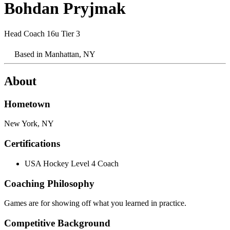
Bohdan Pryjmak​​​​‌ ‍ ​‍​‍‌‍ ‌ ​‍‌‍‍‌‌‍‌ ‌‍‍‌‌‍ ‍​‍​‍​ ‍‍​‍​‍‌ ​ ‌‍​‌‌‍ ‍‌‍‍‌‌ ‌​‌ ‍‌​‍ ‍‌‍‍‌‌‍ ​‍​‍​‍ ​​‍​‍‌‍‍​‌ ​‍‌‍‌‌‌‍‌‍​‍​‍​ ‍‍​‍​‍‌‍‍​‌ ‌​‌ ‌​‌ ​​‌ ​ ​ ‍‍​‍ ​‍ ‌‍​ ‌‍‍​‌‍‌‌‌‍ ​‌ ​ ‌‍‌‌‌‍​‌‌ ​​‌‍‍‌‌‍‌‌‌ ​‍‌ ​ ​‍ ‍‌ ​ ‌‍​‌‌‍ ‍‌‍‍‌‌ ‌​‌ ‍‌​‍ ‍‌ ​ ‌ ‌​‌ ‌‌‌‍‌​‌‍‍‌‌‍ ​‍ ‌‍‍‌‌‍ ‍‌ ‌​‌‍‌‌‌‍ ‍‌ ‌​​‍ ‌‍‌‌‌‍‌​‌‍‍‌‌ ‌​​‍ ‌‍ ‌‌‍ ‌‍‌​‌‍‌‌​ ‌‌ ​​‌ ​‍‌‍‌‌‌ ​ ‌‍‌‌‌‍ ‍‌ ‌​‌‍​‌‌ ‌​‌‍‍‌‌‍ ‌‍ ‍​ ‍ ‌‍‍‌‌‍‌​​ ‌​ ‌‍‌‍​‌‌‍​‍​ ‍​‌‍​ ‌‍‌​‌‍​‍​ ‍​​‍ ‌‌‍‌​​ ‌‍‌‍‌​​ ​ ​‍ ‌​ ‌​​ ‍​​ ​‍​ ‌‍​‍ ‌‌‍​‍​ ​ ‌‍​ ‌‍‌​​‍ ‌‌‍​‍‌‍​ ​ ‌‍​ ‌​‌‍‌‍‌‍‌‌‌‍‌​​ ‌‍​ ​​‌‍‌‍‌‍​‍​ ‌ ​ ‍ ‌ ‌​‌ ‍‌‌ ​​‌‍‌‌​ ‌‌‍​ ‌‍ ‌‍​‌‌‍​ ‌‍‍​​ ‍ ‌ ​​‌‍​‌‌ ‌​‌‍‍​​ ‌‌‍ ‍‌‍​‌‌‍ ‌‌‍‌‌​ ‌‍​‍‌‍​‌‌ ​ ‌‍‌‌‌‌‌‌‌ ​‍‌‍ ​​ ‌‌‍‍​‌ ‌​‌ ‌​‌ ​​‌ ​ ​‍‌‌​ ​ ‌​​‌​‍‌‌​ ​‍‌​‌‍​‍‌‌​ ​‍‌​‌‍‌‍​ ‌‍‍​‌‍‌‌‌‍ ​‌ ​ ‌‍‌‌‌‍​‌‌ ​​‌‍‍‌‌‍‌‌‌ ​‍‌ ​ ​‍ ‍‌ ​ ‌‍​‌‌‍ ‍‌‍‍‌‌ ‌​‌ ‍‌​‍ ‍‌ ​ ‌ ‌​‌ ‌‌‌‍‌​‌‍‍‌‌‍ ​‍‌‍‌‍‍‌‌‍‌​​ ‌​ ‌‍‌‍​‌‌‍​‍​ ‍​‌‍​ ‌‍‌​‌‍​‍​ ‍​​‍ ‌‌‍‌​​ ‌‍‌‍‌​​ ​ ​‍ ‌​ ‌​​ ‍​​ ​‍​ ‌‍​‍ ‌‌‍​‍​ ​ ‌‍​ ‌‍‌​​‍ ‌‌‍​‍‌‍​ ​ ‌‍​ ‌​‌‍‌‍‌‍‌‌‌‍‌​​ ‌‍​ ​​‌‍‌‍‌‍​‍​ ‌ ​‍‌‍‌ ‌​‌ ‍‌‌ ​​‌‍‌‌​ ‌‌‍​ ‌‍ ‌‍​‌‌‍​ ‌‍‍​​‍‌‍‌ ​​‌‍​‌‌ ‌​‌‍‍​​ ‌‌‍ ‍‌‍​‌‌‍ ‌‌‍‌‌​‍‌‍‌ ​​‌‍‌‌‌ ​‍‌ ​ ‌ ​​‌‍‌‌‌‍​ ‌ ‌​‌‍‍‌‌ ‌‍‌‍‌‌​ ‌‌ ​​‌ ‌‌‌‍​‍‌‍ ​‌‍‍‌‌ ​ ‌‍‍​‌‍‌‌‌‍‌​​‍​‍‌ ‌
Head Coach 16u Tier 3​​​​‌ ‍ ​‍​‍‌‍ ‌ ​‍‌‍‍‌‌‍‌ ‌‍‍‌‌‍ ‍​‍​‍​ ‍‍​‍​‍‌ ​ ‌‍​‌‌‍ ‍‌‍‍‌‌ ‌​‌ ‍‌​‍ ‍‌‍‍‌‌‍ ​‍​‍​‍ ​​‍​‍‌‍‍​‌ ​‍‌‍‌‌‌‍‌‍​‍​‍​ ‍‍​‍​‍‌‍‍​‌ ‌​‌ ‌​‌ ​​‌ ​ ​ ‍‍​‍ ​‍ ‌‍​ ‌‍‍​‌‍‌‌‌‍ ​‌ ​ ‌‍‌‌‌‍​‌‌ ​​‌‍‍‌‌‍‌‌‌ ​‍‌ ​ ​‍ ‍‌ ​ ‌‍​‌‌‍ ‍‌‍‍‌‌ ‌​‌ ‍‌​‍ ‍‌ ​ ‌ ‌​‌ ‌‌‌‍‌​‌‍‍‌‌‍ ​‍ ‌‍‍‌‌‍ ‍‌ ‌​‌‍‌‌‌‍ ‍‌ ‌​​‍ ‌‍‌‌‌‍‌​‌‍‍‌‌ ‌​​‍ ‌‍ ‌‌‍ ‌‍‌​‌‍‌‌​ ‌‌ ​​‌ ​‍‌‍‌‌‌ ​ ‌‍‌‌‌‍ ‍‌ ‌​‌‍​‌‌ ‌​‌‍‍‌‌‍ ‌‍ ‍​ ‍ ‌‍‍‌‌‍‌​​ ‌​ ‌‍‌‍​‌‌‍​‍​ ‍​‌‍​ ‌‍‌​‌‍​‍​ ‍​​‍ ‌‌‍‌​​ ‌‍‌‍‌​​ ​ ​‍ ‌​ ‌​​ ‍​​ ​‍​ ‌‍​‍ ‌‌‍​‍​ ​ ‌‍​ ‌‍‌​​‍ ‌‌‍​‍‌‍​ ​ ‌‍​ ‌​‌‍‌‍‌‍‌‌‌‍‌​​ ‌‍​ ​​‌‍‌‍‌‍​‍​ ‌ ​ ‍ ‌ ‌​‌ ‍‌‌ ​​‌‍‌‌​ ‌‌‍​ ‌‍ ‌‍​‌‌‍​ ‌‍‍​​ ‍ ‌ ​​‌‍​‌‌ ‌​‌‍‍​​ ‌‌ ‌​‌‍‍‌‌ ‌​‌‍ ​‌‍‌‌​ ‌‍​‍‌‍​‌‌ ​ ‌‍‌‌‌‌‌‌‌ ​‍‌‍ ​​ ‌‌‍‍​‌ ‌​‌ ‌​‌ ​​‌ ​ ​‍‌‌​ ​ ‌​​‌​‍‌‌​ ​‍‌​‌‍​‍‌‌​ ​‍‌​‌‍‌‍​ ‌‍‍​‌‍‌‌‌‍ ​‌ ​ ‌‍‌‌‌‍​‌‌ ​​‌‍‍‌‌‍‌‌‌ ​‍‌ ​ ​‍ ‍‌ ​ ‌‍​‌‌‍ ‍‌‍‍‌‌ ‌​‌ ‍‌​‍ ‍‌ ​ ‌ ‌​‌ ‌‌‌‍‌​‌‍‍‌‌‍ ​‍‌‍‌‍‍‌‌‍‌​​ ‌​ ‌‍‌‍​‌‌‍​‍​ ‍​‌‍​ ‌‍‌​‌‍​‍​ ‍​​‍ ‌‌‍‌​​ ‌‍‌‍‌​​ ​ ​‍ ‌​ ‌​​ ‍​​ ​‍​ ‌‍​‍ ‌‌‍​‍​ ​ ‌‍​ ‌‍‌​​‍ ‌‌‍​‍‌‍​ ​ ‌‍​ ‌​‌‍‌‍‌‍‌‌‌‍‌​​ ‌‍​ ​​‌‍‌‍‌‍​‍​ ‌ ​‍‌‍‌ ‌​‌ ‍‌‌ ​​‌‍‌‌​ ‌‌‍​ ‌‍ ‌‍​‌‌‍​ ‌‍‍​​‍‌‍‌ ​​‌‍​‌‌ ‌​‌‍‍​​ ‌‌ ‌​‌‍‍‌‌ ‌​‌‍ ​‌‍‌‌​‍‌‍‌ ​​‌‍‌‌‌ ​‍‌ ​ ‌ ​​‌‍‌‌‌‍​ ‌ ‌​‌‍‍‌‌ ‌‍‌‍‌‌​ ‌‌ ​​‌ ‌‌‌‍​‍‌‍ ​‌‍‍‌‌ ​ ‌‍‍​‌‍‌‌‌‍‌​​‍​‍‌ ‌
Based in
Manhattan, NY​​​​‌ ‍ ​‍​‍‌‍ ‌ ​‍‌‍‍‌‌‍‌ ‌‍‍‌‌‍ ‍​‍​‍​ ‍‍​‍​‍‌ ​ ‌‍​‌‌‍ ‍‌‍‍‌‌ ‌​‌ ‍‌​‍ ‍‌‍‍‌‌‍ ​‍​‍​‍ ​​‍​‍‌‍‍​‌ ​‍‌‍‌‌‌‍‌‍​‍​‍​ ‍‍​‍​‍‌‍‍​‌ ‌​‌ ‌​‌ ​​‌ ​ ​ ‍‍​‍ ​‍ ‌‍​ ‌‍‍​‌‍‌‌‌‍ ​‌ ​ ‌‍‌‌‌‍​‌‌ ​​‌‍‍‌‌‍‌‌‌ ​‍‌ ​ ​‍ ‍‌ ​ ‌‍​‌‌‍ ‍‌‍‍‌‌ ‌​‌ ‍‌​‍ ‍‌ ​ ‌ ‌​‌ ‌‌‌‍‌​‌‍‍‌‌‍ ​‍ ‌‍‍‌‌‍ ‍‌ ‌​‌‍‌‌‌‍ ‍‌ ‌​​‍ ‌‍‌‌‌‍‌​‌‍‍‌‌ ‌​​‍ ‌‍ ‌‌‍ ‌‍‌​‌‍‌‌​ ‌‌ ​​‌ ​‍‌‍‌‌‌ ​ ‌‍‌‌‌‍ ‍‌ ‌​‌‍​‌‌ ‌​‌‍‍‌‌‍ ‌‍ ‍​ ‍ ‌‍‍‌‌‍‌​​ ‌​ ‌‍‌‍​‌‌‍​‍​ ‍​‌‍​ ‌‍‌​‌‍​‍​ ‍​​‍ ‌‌‍‌​​ ‌‍‌‍‌​​ ​ ​‍ ‌​ ‌​​ ‍​​ ​‍​ ‌‍​‍ ‌‌‍​‍​ ​ ‌‍​ ‌‍‌​​‍ ‌‌‍​‍‌‍​ ​ ‌‍​ ‌​‌‍‌‍‌‍‌‌‌‍‌​​ ‌‍​ ​​‌‍‌‍‌‍​‍​ ‌ ​ ‍ ‌ ‌​‌ ‍‌‌ ​​‌‍‌‌​ ‌‌‍​ ‌‍ ‌‍​‌‌‍​ ‌‍‍​​ ‍ ‌ ​​‌‍​‌‌ ‌​‌‍‍​​ ‌‌‍ ​‌‍ ‌‍​ ‌‍​‌‌ ‌​‌‍‍‌‌‍ ‌‍ ‍​ ‌‍​‍‌‍​‌‌ ​ ‌‍‌‌‌‌‌‌‌ ​‍‌‍ ​​ ‌‌‍‍​‌ ‌​‌ ‌​‌ ​​‌ ​ ​‍‌‌​ ​ ‌​​‌​‍‌‌​ ​‍‌​‌‍​‍‌‌​ ​‍‌​‌‍‌‍​ ‌‍‍​‌‍‌‌‌‍ ​‌ ​ ‌‍‌‌‌‍​‌‌ ​​‌‍‍‌‌‍‌‌‌ ​‍‌ ​ ​‍ ‍‌ ​ ‌‍​‌‌‍ ‍‌‍‍‌‌ ‌​‌ ‍‌​‍ ‍‌ ​ ‌ ‌​‌ ‌‌‌‍‌​‌‍‍‌‌‍ ​‍‌‍‌‍‍‌‌‍‌​​ ‌​ ‌‍‌‍​‌‌‍​‍​ ‍​‌‍​ ‌‍‌​‌‍​‍​ ‍​​‍ ‌‌‍‌​​ ‌‍‌‍‌​​ ​ ​‍ ‌​ ‌​​ ‍​​ ​‍​ ‌‍​‍ ‌‌‍​‍​ ​ ‌‍​ ‌‍‌​​‍ ‌‌‍​‍‌‍​ ​ ‌‍​ ‌​‌‍‌‍‌‍‌‌‌‍‌​​ ‌‍​ ​​‌‍‌‍‌‍​‍​ ‌ ​‍‌‍‌ ‌​‌ ‍‌‌ ​​‌‍‌‌​ ‌‌‍​ ‌‍ ‌‍​‌‌‍​ ‌‍‍​​‍‌‍‌ ​​‌‍​‌‌ ‌​‌‍‍​​ ‌‌‍ ​‌‍ ‌‍​ ‌‍​‌‌ ‌​‌‍‍‌‌‍ ‌‍ ‍​‍‌‍‌ ​​‌‍‌‌‌ ​‍‌ ​ ‌ ​​‌‍‌‌‌‍​ ‌ ‌​‌‍‍‌‌ ‌‍‌‍‌‌​ ‌‌ ​​‌ ‌‌‌‍​‍‌‍ ​‌‍‍‌‌ ​ ‌‍‍​‌‍‌‌‌‍‌​​‍​‍‌ ‌
About
Hometown​​​​‌ ‍ ​‍​‍‌‍ ‌ ​‍‌‍‍‌‌‍‌ ‌‍‍‌‌‍ ‍​‍​‍​ ‍‍​‍​‍‌ ​ ‌‍​‌‌‍ ‍‌‍‍‌‌ ‌​‌ ‍‌​‍ ‍‌‍‍‌‌‍ ​‍​‍​‍ ​​‍​‍‌‍‍​‌ ​‍‌‍‌‌‌‍‌‍​‍​‍​ ‍‍​‍​‍‌‍‍​‌ ‌​‌ ‌​‌ ​​‌ ​ ​ ‍‍​‍ ​‍ ‌‍​ ‌‍‍​‌‍‌‌‌‍ ​‌ ​ ‌‍‌‌‌‍​‌‌ ​​‌‍‍‌‌‍‌‌‌ ​‍‌ ​ ​‍ ‍‌ ​ ‌‍​‌‌‍ ‍‌‍‍‌‌ ‌​‌ ‍‌​‍ ‍‌ ​ ‌ ‌​‌ ‌‌‌‍‌​‌‍‍‌‌‍ ​‍ ‌‍‍‌‌‍ ‍‌ ‌​‌‍‌‌‌‍ ‍‌ ‌​​‍ ‌‍‌‌‌‍‌​‌‍‍‌‌ ‌​​‍ ‌‍ ‌‌‍ ‌‍‌​‌‍‌‌​ ‌‌ ​​‌ ​‍‌‍‌‌‌ ​ ‌‍‌‌‌‍ ‍‌ ‌​‌‍​‌‌ ‌​‌‍‍‌‌‍ ‌‍ ‍​ ‍ ‌‍‍‌‌‍‌​​ ‌​ ‌‍‌‍​‌‌‍​‍​ ‍​‌‍​ ‌‍‌​‌‍​‍​ ‍​​‍ ‌‌‍‌​​ ‌‍‌‍‌​​ ​ ​‍ ‌​ ‌​​ ‍​​ ​‍​ ‌‍​‍ ‌‌‍​‍​ ​ ‌‍​ ‌‍‌​​‍ ‌‌‍​‍‌‍​ ​ ‌‍​ ‌​‌‍‌‍‌‍‌‌‌‍‌​​ ‌‍​ ​​‌‍‌‍‌‍​‍​ ‌ ​ ‍ ‌ ‌​‌ ‍‌‌ ​​‌‍‌‌​ ‌‌‍​ ‌‍ ‌‍​‌‌‍​ ‌‍‍​​ ‍ ‌ ​​‌‍​‌‌ ‌​‌‍‍​​ ‌‌ ​‍‌‍‍‌‌‍​ ‌‍‍​‌‌‌​‌‍‌‌‌ ‍​‌ ‌​​‍‌‌​ ‌‌‌​​‍‌‌ ‌‍‍ ‌‍‌‌‌ ‍‌​‍‌‌​ ​ ‌​‌​​‍‌‌​ ​ ‌​‌​​‍‌‌​ ​‍​ ​‍‌​​‍‌‍‍‌‌​‍‍‌ ‌​‌ ‌ ‌​ ‌‌ ​ ‌​‌‍​‍‌‌​ ​‍​ ​‍​‍‌‌​ ‌‌‌​‌​​‍ ‍‌‍​ ‌‍‍​‌‍‍‌‌‍ ​‌‍‌​‌ ​‍‌‍‌‌‌‍ ‍​‍‌‌​ ‌‌‌​​‍‌‌ ‌‍‍ ‌‍‌‌‌ ‍‌​‍‌‌​ ​ ‌​‌​​‍‌‌​ ​ ‌​‌​​‍‌‌​ ​‍​ ​‍‌ ​​​ ‍‌‌ ‌ ‌‍‍‌​ ​ ​ ‌‍‌‌​‌‌​‌‌​‍‌‌​ ​‍​ ​‍​‍‌‌​ ‌‌‌​‌​​‍ ‍‌ ‌​‌‍‌‌‌ ‍​‌ ‌​​ ‌‍​‍‌‍​‌‌ ​ ‌‍‌‌‌‌‌‌‌ ​‍‌‍ ​​ ‌‌‍‍​‌ ‌​‌ ‌​‌ ​​‌ ​ ​‍‌‌​ ​ ‌​​‌​‍‌‌​ ​‍‌​‌‍​‍‌‌​ ​‍‌​‌‍‌‍​ ‌‍‍​‌‍‌‌‌‍ ​‌ ​ ‌‍‌‌‌‍​‌‌ ​​‌‍‍‌‌‍‌‌‌ ​‍‌ ​ ​‍ ‍‌ ​ ‌‍​‌‌‍ ‍‌‍‍‌‌ ‌​‌ ‍‌​‍ ‍‌ ​ ‌ ‌​‌ ‌‌‌‍‌​‌‍‍‌‌‍ ​‍‌‍‌‍‍‌‌‍‌​​ ‌​ ‌‍‌‍​‌‌‍​‍​ ‍​‌‍​ ‌‍‌​‌‍​‍​ ‍​​‍ ‌‌‍‌​​ ‌‍‌‍‌​​ ​ ​‍ ‌​ ‌​​ ‍​​ ​‍​ ‌‍​‍ ‌‌‍​‍​ ​ ‌‍​ ‌‍‌​​‍ ‌‌‍​‍‌‍​ ​ ‌‍​ ‌​‌‍‌‍‌‍‌‌‌‍‌​​ ‌‍​ ​​‌‍‌‍‌‍​‍​ ‌ ​‍‌‍‌ ‌​‌ ‍‌‌ ​​‌‍‌‌​ ‌‌‍​ ‌‍ ‌‍​‌‌‍​ ‌‍‍​​‍‌‍‌ ​​‌‍​‌‌ ‌​‌‍‍​​ ‌‌ ​‍‌‍‍‌‌‍​ ‌‍‍​‌‌‌​‌‍‌‌‌ ‍​‌ ‌​​‍‌‌​ ‌‌‌​​‍‌‌ ‌‍‍ ‌‍‌‌‌ ‍‌​‍‌‌​ ​ ‌​‌​​‍‌‌​ ​ ‌​‌​​‍‌‌​ ​‍​ ​‍‌​​‍‌‍‍‌‌​‍‍‌ ‌​‌ ‌ ‌​ ‌‌ ​ ‌​‌‍​‍‌‌​ ​‍​ ​‍​‍‌‌​ ‌‌‌​‌​​‍ ‍‌‍​ ‌‍‍​‌‍‍‌‌‍ ​‌‍‌​‌ ​‍‌‍‌‌‌‍ ‍​‍‌‌​ ‌‌‌​​‍‌‌ ‌‍‍ ‌‍‌‌‌ ‍‌​‍‌‌​ ​ ‌​‌​​‍‌‌​ ​ ‌​‌​​‍‌‌​ ​‍​ ​‍‌ ​​​ ‍‌‌ ‌ ‌‍‍‌​ ​ ​ ‌‍‌‌​‌‌​‌‌​‍‌‌​ ​‍​ ​‍​‍‌‌​ ‌‌‌​‌​​‍ ‍‌ ‌​‌‍‌‌‌ ‍​‌ ‌​​‍‌‍‌ ​​‌‍‌‌‌ ​‍‌ ​ ‌ ​​‌‍‌‌‌‍​ ‌ ‌​‌‍‍‌‌ ‌‍‌‍‌‌​ ‌‌ ​​‌ ‌‌‌‍​‍‌‍ ​‌‍‍‌‌ ​ ‌‍‍​‌‍‌‌‌‍‌​​‍​‍‌ ‌
New York, NY​​​​‌ ‍ ​‍​‍‌‍ ‌ ​‍‌‍‍‌‌‍‌ ‌‍‍‌‌‍ ‍​‍​‍​ ‍‍​‍​‍‌ ​ ‌‍​‌‌‍ ‍‌‍‍‌‌ ‌​‌ ‍‌​‍ ‍‌‍‍‌‌‍ ​‍​‍​‍ ​​‍​‍‌‍‍​‌ ​‍‌‍‌‌‌‍‌‍​‍​‍​ ‍‍​‍​‍‌‍‍​‌ ‌​‌ ‌​‌ ​​‌ ​ ​ ‍‍​‍ ​‍ ‌‍​ ‌‍‍​‌‍‌‌‌‍ ​‌ ​ ‌‍‌‌‌‍​‌‌ ​​‌‍‍‌‌‍‌‌‌ ​‍‌ ​ ​‍ ‍‌ ​ ‌‍​‌‌‍ ‍‌‍‍‌‌ ‌​‌ ‍‌​‍ ‍‌ ​ ‌ ‌​‌ ‌‌‌‍‌​‌‍‍‌‌‍ ​‍ ‌‍‍‌‌‍ ‍‌ ‌​‌‍‌‌‌‍ ‍‌ ‌​​‍ ‌‍‌‌‌‍‌​‌‍‍‌‌ ‌​​‍ ‌‍ ‌‌‍ ‌‍‌​‌‍‌‌​ ‌‌ ​​‌ ​‍‌‍‌‌‌ ​ ‌‍‌‌‌‍ ‍‌ ‌​‌‍​‌‌ ‌​‌‍‍‌‌‍ ‌‍ ‍​ ‍ ‌‍‍‌‌‍‌​​ ‌​ ‌‍‌‍​‌‌‍​‍​ ‍​‌‍​ ‌‍‌​‌‍​‍​ ‍​​‍ ‌‌‍‌​​ ‌‍‌‍‌​​ ​ ​‍ ‌​ ‌​​ ‍​​ ​‍​ ‌‍​‍ ‌‌‍​‍​ ​ ‌‍​ ‌‍‌​​‍ ‌‌‍​‍‌‍​ ​ ‌‍​ ‌​‌‍‌‍‌‍‌‌‌‍‌​​ ‌‍​ ​​‌‍‌‍‌‍​‍​ ‌ ​ ‍ ‌ ‌​‌ ‍‌‌ ​​‌‍‌‌​ ‌‌‍​ ‌‍ ‌‍​‌‌‍​ ‌‍‍​​ ‍ ‌ ​​‌‍​‌‌ ‌​‌‍‍​​ ‌‌ ​‍‌‍‍‌‌‍​ ‌‍‍​‌‌‌​‌‍‌‌‌ ‍​‌ ‌​​‍‌‌​ ‌‌‌​​‍‌‌ ‌‍‍ ‌‍‌‌‌ ‍‌​‍‌‌​ ​ ‌​‌​​‍‌‌​ ​ ‌​‌​​‍‌‌​ ​‍​ ​‍‌‍ ‌‌‍ ​‌​ ​‌‍‍‌‌​‌‍‌‍‍‌‌‍ ‌‌‌‌​‍‌‌​ ​‍​ ​‍​‍‌‌​ ‌‌‌​‌​​‍ ‍‌‍​ ‌‍‍​‌‍‍‌‌‍ ​‌‍‌​‌ ​‍‌‍‌‌‌‍ ‍​‍‌‌​ ‌‌‌​​‍‌‌ ‌‍‍ ‌‍‌‌‌ ‍‌​‍‌‌​ ​ ‌​‌​​‍‌‌​ ​ ‌​‌​​‍‌‌​ ​‍​ ​‍‌ ‍‌‌‌​ ‌‌‌‍‌ ‌​‌ ​‌‌ ‌​‌​‍‌‌‍‍ ​‍‌‌​ ​‍​ ​‍​‍‌‌​ ‌‌‌​‌​​‍ ‍‌ ‌​‌‍‌‌‌ ‍​‌ ‌​​ ‌‍​‍‌‍​‌‌ ​ ‌‍‌‌‌‌‌‌‌ ​‍‌‍ ​​ ‌‌‍‍​‌ ‌​‌ ‌​‌ ​​‌ ​ ​‍‌‌​ ​ ‌​​‌​‍‌‌​ ​‍‌​‌‍​‍‌‌​ ​‍‌​‌‍‌‍​ ‌‍‍​‌‍‌‌‌‍ ​‌ ​ ‌‍‌‌‌‍​‌‌ ​​‌‍‍‌‌‍‌‌‌ ​‍‌ ​ ​‍ ‍‌ ​ ‌‍​‌‌‍ ‍‌‍‍‌‌ ‌​‌ ‍‌​‍ ‍‌ ​ ‌ ‌​‌ ‌‌‌‍‌​‌‍‍‌‌‍ ​‍‌‍‌‍‍‌‌‍‌​​ ‌​ ‌‍‌‍​‌‌‍​‍​ ‍​‌‍​ ‌‍‌​‌‍​‍​ ‍​​‍ ‌‌‍‌​​ ‌‍‌‍‌​​ ​ ​‍ ‌​ ‌​​ ‍​​ ​‍​ ‌‍​‍ ‌‌‍​‍​ ​ ‌‍​ ‌‍‌​​‍ ‌‌‍​‍‌‍​ ​ ‌‍​ ‌​‌‍‌‍‌‍‌‌‌‍‌​​ ‌‍​ ​​‌‍‌‍‌‍​‍​ ‌ ​‍‌‍‌ ‌​‌ ‍‌‌ ​​‌‍‌‌​ ‌‌‍​ ‌‍ ‌‍​‌‌‍​ ‌‍‍​​‍‌‍‌ ​​‌‍​‌‌ ‌​‌‍‍​​ ‌‌ ​‍‌‍‍‌‌‍​ ‌‍‍​‌‌‌​‌‍‌‌‌ ‍​‌ ‌​​‍‌‌​ ‌‌‌​​‍‌‌ ‌‍‍ ‌‍‌‌‌ ‍‌​‍‌‌​ ​ ‌​‌​​‍‌‌​ ​ ‌​‌​​‍‌‌​ ​‍​ ​‍‌‍ ‌‌‍ ​‌​ ​‌‍‍‌‌​‌‍‌‍‍‌‌‍ ‌‌‌‌​‍‌‌​ ​‍​ ​‍​‍‌‌​ ‌‌‌​‌​​‍ ‍‌‍​ ‌‍‍​‌‍‍‌‌‍ ​‌‍‌​‌ ​‍‌‍‌‌‌‍ ‍​‍‌‌​ ‌‌‌​​‍‌‌ ‌‍‍ ‌‍‌‌‌ ‍‌​‍‌‌​ ​ ‌​‌​​‍‌‌​ ​ ‌​‌​​‍‌‌​ ​‍​ ​‍‌ ‍‌‌‌​ ‌‌‌‍‌ ‌​‌ ​‌‌ ‌​‌​‍‌‌‍‍ ​‍‌‌​ ​‍​ ​‍​‍‌‌​ ‌‌‌​‌​​‍ ‍‌ ‌​‌‍‌‌‌ ‍​‌ ‌​​‍‌‍‌ ​​‌‍‌‌‌ ​‍‌ ​ ‌ ​​‌‍‌‌‌‍​ ‌ ‌​‌‍‍‌‌ ‌‍‌‍‌‌​ ‌‌ ​​‌ ‌‌‌‍​‍‌‍ ​‌‍‍‌‌ ​ ‌‍‍​‌‍‌‌‌‍‌​​‍​‍‌ ‌
Certifications​​​​‌ ‍ ​‍​‍‌‍ ‌ ​‍‌‍‍‌‌‍‌ ‌‍‍‌‌‍ ‍​‍​‍​ ‍‍​‍​‍‌ ​ ‌‍​‌‌‍ ‍‌‍‍‌‌ ‌​‌ ‍‌​‍ ‍‌‍‍‌‌‍ ​‍​‍​‍ ​​‍​‍‌‍‍​‌ ​‍‌‍‌‌‌‍‌‍​‍​‍​ ‍‍​‍​‍‌‍‍​‌ ‌​‌ ‌​‌ ​​‌ ​ ​ ‍‍​‍ ​‍ ‌‍​ ‌‍‍​‌‍‌‌‌‍ ​‌ ​ ‌‍‌‌‌‍​‌‌ ​​‌‍‍‌‌‍‌‌‌ ​‍‌ ​ ​‍ ‍‌ ​ ‌‍​‌‌‍ ‍‌‍‍‌‌ ‌​‌ ‍‌​‍ ‍‌ ​ ‌ ‌​‌ ‌‌‌‍‌​‌‍‍‌‌‍ ​‍ ‌‍‍‌‌‍ ‍‌ ‌​‌‍‌‌‌‍ ‍‌ ‌​​‍ ‌‍‌‌‌‍‌​‌‍‍‌‌ ‌​​‍ ‌‍ ‌‌‍ ‌‍‌​‌‍‌‌​ ‌‌ ​​‌ ​‍‌‍‌‌‌ ​ ‌‍‌‌‌‍ ‍‌ ‌​‌‍​‌‌ ‌​‌‍‍‌‌‍ ‌‍ ‍​ ‍ ‌‍‍‌‌‍‌​​ ‌​ ‌‍‌‍​‌‌‍​‍​ ‍​‌‍​ ‌‍‌​‌‍​‍​ ‍​​‍ ‌‌‍‌​​ ‌‍‌‍‌​​ ​ ​‍ ‌​ ‌​​ ‍​​ ​‍​ ‌‍​‍ ‌‌‍​‍​ ​ ‌‍​ ‌‍‌​​‍ ‌‌‍​‍‌‍​ ​ ‌‍​ ‌​‌‍‌‍‌‍‌‌‌‍‌​​ ‌‍​ ​​‌‍‌‍‌‍​‍​ ‌ ​ ‍ ‌ ‌​‌ ‍‌‌ ​​‌‍‌‌​ ‌‌‍​ ‌‍ ‌‍​‌‌‍​ ‌‍‍​​ ‍ ‌ ​​‌‍​‌‌ ‌​‌‍‍​​ ‌‌ ​‍‌‍‍‌‌‍​ ‌‍‍​‌‌‌​‌‍‌‌‌ ‍​‌ ‌​​‍‌‌​ ‌‌‌​​‍‌‌ ‌‍‍ ‌‍‌‌‌ ‍‌​‍‌‌​ ​ ‌​‌​​‍‌‌​ ​ ‌​‌​​‍‌‌​ ​‍​ ​‍‌ ​​‌‌‍​‌‍ ‍​ ‌‍‌​‌ ‌‌‍‍‌‌‍‍‌‍‍‌​‍‌‌​ ​‍​ ​‍​‍‌‌​ ‌‌‌​‌​​‍ ‍‌‍​ ‌‍‍​‌‍‍‌‌‍ ​‌‍‌​‌ ​‍‌‍‌‌‌‍ ‍​‍‌‌​ ‌‌‌​​‍‌‌ ‌‍‍ ‌‍‌‌‌ ‍‌​‍‌‌​ ​ ‌​‌​​‍‌‌​ ​ ‌​‌​​‍‌‌​ ​‍​ ​‍‌​‌‌‌​‌‌‌‌​‌​ ​ ‌‍ ‌​ ​​‌‌​‌‌‍‍ ​‍‌‌​ ​‍​ ​‍​‍‌‌​ ‌‌‌​‌​​‍ ‍‌ ‌​‌‍‌‌‌ ‍​‌ ‌​​ ‌‍​‍‌‍​‌‌ ​ ‌‍‌‌‌‌‌‌‌ ​‍‌‍ ​​ ‌‌‍‍​‌ ‌​‌ ‌​‌ ​​‌ ​ ​‍‌‌​ ​ ‌​​‌​‍‌‌​ ​‍‌​‌‍​‍‌‌​ ​‍‌​‌‍‌‍​ ‌‍‍​‌‍‌‌‌‍ ​‌ ​ ‌‍‌‌‌‍​‌‌ ​​‌‍‍‌‌‍‌‌‌ ​‍‌ ​ ​‍ ‍‌ ​ ‌‍​‌‌‍ ‍‌‍‍‌‌ ‌​‌ ‍‌​‍ ‍‌ ​ ‌ ‌​‌ ‌‌‌‍‌​‌‍‍‌‌‍ ​‍‌‍‌‍‍‌‌‍‌​​ ‌​ ‌‍‌‍​‌‌‍​‍​ ‍​‌‍​ ‌‍‌​‌‍​‍​ ‍​​‍ ‌‌‍‌​​ ‌‍‌‍‌​​ ​ ​‍ ‌​ ‌​​ ‍​​ ​‍​ ‌‍​‍ ‌‌‍​‍​ ​ ‌‍​ ‌‍‌​​‍ ‌‌‍​‍‌‍​ ​ ‌‍​ ‌​‌‍‌‍‌‍‌‌‌‍‌​​ ‌‍​ ​​‌‍‌‍‌‍​‍​ ‌ ​‍‌‍‌ ‌​‌ ‍‌‌ ​​‌‍‌‌​ ‌‌‍​ ‌‍ ‌‍​‌‌‍​ ‌‍‍​​‍‌‍‌ ​​‌‍​‌‌ ‌​‌‍‍​​ ‌‌ ​‍‌‍‍‌‌‍​ ‌‍‍​‌‌‌​‌‍‌‌‌ ‍​‌ ‌​​‍‌‌​ ‌‌‌​​‍‌‌ ‌‍‍ ‌‍‌‌‌ ‍‌​‍‌‌​ ​ ‌​‌​​‍‌‌​ ​ ‌​‌​​‍‌‌​ ​‍​ ​‍‌ ​​‌‌‍​‌‍ ‍​ ‌‍‌​‌ ‌‌‍‍‌‌‍‍‌‍‍‌​‍‌‌​ ​‍​ ​‍​‍‌‌​ ‌‌‌​‌​​‍ ‍‌‍​ ‌‍‍​‌‍‍‌‌‍ ​‌‍‌​‌ ​‍‌‍‌‌‌‍ ‍​‍‌‌​ ‌‌‌​​‍‌‌ ‌‍‍ ‌‍‌‌‌ ‍‌​‍‌‌​ ​ ‌​‌​​‍‌‌​ ​ ‌​‌​​‍‌‌​ ​‍​ ​‍‌​‌‌‌​‌‌‌‌​‌​ ​ ‌‍ ‌​ ​​‌‌​‌‌‍‍ ​‍‌‌​ ​‍​ ​‍​‍‌‌​ ‌‌‌​‌​​‍ ‍‌ ‌​‌‍‌‌‌ ‍​‌ ‌​​‍‌‍‌ ​​‌‍‌‌‌ ​‍‌ ​ ‌ ​​‌‍‌‌‌‍​ ‌ ‌​‌‍‍‌‌ ‌‍‌‍‌‌​ ‌‌ ​​‌ ‌‌‌‍​‍‌‍ ​‌‍‍‌‌ ​ ‌‍‍​‌‍‌‌‌‍‌​​‍​‍‌ ‌
USA Hockey Level 4 Coach​​​​‌ ‍ ​‍​‍‌‍ ‌ ​‍‌‍‍‌‌‍‌ ‌‍‍‌‌‍ ‍​‍​‍​ ‍‍​‍​‍‌ ​ ‌‍​‌‌‍ ‍‌‍‍‌‌ ‌​‌ ‍‌​‍ ‍‌‍‍‌‌‍ ​‍​‍​‍ ​​‍​‍‌‍‍​‌ ​‍‌‍‌‌‌‍‌‍​‍​‍​ ‍‍​‍​‍‌‍‍​‌ ‌​‌ ‌​‌ ​​‌ ​ ​ ‍‍​‍ ​‍ ‌‍​ ‌‍‍​‌‍‌‌‌‍ ​‌ ​ ‌‍‌‌‌‍​‌‌ ​​‌‍‍‌‌‍‌‌‌ ​‍‌ ​ ​‍ ‍‌ ​ ‌‍​‌‌‍ ‍‌‍‍‌‌ ‌​‌ ‍‌​‍ ‍‌ ​ ‌ ‌​‌ ‌‌‌‍‌​‌‍‍‌‌‍ ​‍ ‌‍‍‌‌‍ ‍‌ ‌​‌‍‌‌‌‍ ‍‌ ‌​​‍ ‌‍‌‌‌‍‌​‌‍‍‌‌ ‌​​‍ ‌‍ ‌‌‍ ‌‍‌​‌‍‌‌​ ‌‌ ​​‌ ​‍‌‍‌‌‌ ​ ‌‍‌‌‌‍ ‍‌ ‌​‌‍​‌‌ ‌​‌‍‍‌‌‍ ‌‍ ‍​ ‍ ‌‍‍‌‌‍‌​​ ‌​ ‌‍‌‍​‌‌‍​‍​ ‍​‌‍​ ‌‍‌​‌‍​‍​ ‍​​‍ ‌‌‍‌​​ ‌‍‌‍‌​​ ​ ​‍ ‌​ ‌​​ ‍​​ ​‍​ ‌‍​‍ ‌‌‍​‍​ ​ ‌‍​ ‌‍‌​​‍ ‌‌‍​‍‌‍​ ​ ‌‍​ ‌​‌‍‌‍‌‍‌‌‌‍‌​​ ‌‍​ ​​‌‍‌‍‌‍​‍​ ‌ ​ ‍ ‌ ‌​‌ ‍‌‌ ​​‌‍‌‌​ ‌‌‍​ ‌‍ ‌‍​‌‌‍​ ‌‍‍​​ ‍ ‌ ​​‌‍​‌‌ ‌​‌‍‍​​ ‌‌ ​‍‌‍‍‌‌‍​ ‌‍‍​‌‌‌​‌‍‌‌‌ ‍​‌ ‌​​‍‌‌​ ‌‌‌​​‍‌‌ ‌‍‍ ‌‍‌‌‌ ‍‌​‍‌‌​ ​ ‌​‌​​‍‌‌​ ​ ‌​‌​​‍‌‌​ ​‍​ ​‍‌‍‌ ‌‍‌​‌‍‌‍‌​​‌‌​​‌‌ ‍‌‌​​‌‌‍‍ ​‍‌‌​ ​‍​ ​‍​‍‌‌​ ‌‌‌​‌​​‍ ‍‌‍​ ‌‍‍​‌‍‍‌‌‍ ​‌‍‌​‌ ​‍‌‍‌‌‌‍ ‍​‍‌‌​ ‌‌‌​​‍‌‌ ‌‍‍ ‌‍‌‌‌ ‍‌​‍‌‌​ ​ ‌​‌​​‍‌‌​ ​ ‌​‌​​‍‌‌​ ​‍​ ​‍‌​‍‍‌‍‍ ‌‍ ​‌‌​​‌ ​‍​ ‌‍‌‌‌‌‌​ ​​‍‌‌​ ​‍​ ​‍​‍‌‌​ ‌‌‌​‌​​‍ ‍‌ ‌​‌‍‌‌‌ ‍​‌ ‌​​ ‌‍​‍‌‍​‌‌ ​ ‌‍‌‌‌‌‌‌‌ ​‍‌‍ ​​ ‌‌‍‍​‌ ‌​‌ ‌​‌ ​​‌ ​ ​‍‌‌​ ​ ‌​​‌​‍‌‌​ ​‍‌​‌‍​‍‌‌​ ​‍‌​‌‍‌‍​ ‌‍‍​‌‍‌‌‌‍ ​‌ ​ ‌‍‌‌‌‍​‌‌ ​​‌‍‍‌‌‍‌‌‌ ​‍‌ ​ ​‍ ‍‌ ​ ‌‍​‌‌‍ ‍‌‍‍‌‌ ‌​‌ ‍‌​‍ ‍‌ ​ ‌ ‌​‌ ‌‌‌‍‌​‌‍‍‌‌‍ ​‍‌‍‌‍‍‌‌‍‌​​ ‌​ ‌‍‌‍​‌‌‍​‍​ ‍​‌‍​ ‌‍‌​‌‍​‍​ ‍​​‍ ‌‌‍‌​​ ‌‍‌‍‌​​ ​ ​‍ ‌​ ‌​​ ‍​​ ​‍​ ‌‍​‍ ‌‌‍​‍​ ​ ‌‍​ ‌‍‌​​‍ ‌‌‍​‍‌‍​ ​ ‌‍​ ‌​‌‍‌‍‌‍‌‌‌‍‌​​ ‌‍​ ​​‌‍‌‍‌‍​‍​ ‌ ​‍‌‍‌ ‌​‌ ‍‌‌ ​​‌‍‌‌​ ‌‌‍​ ‌‍ ‌‍​‌‌‍​ ‌‍‍​​‍‌‍‌ ​​‌‍​‌‌ ‌​‌‍‍​​ ‌‌ ​‍‌‍‍‌‌‍​ ‌‍‍​‌‌‌​‌‍‌‌‌ ‍​‌ ‌​​‍‌‌​ ‌‌‌​​‍‌‌ ‌‍‍ ‌‍‌‌‌ ‍‌​‍‌‌​ ​ ‌​‌​​‍‌‌​ ​ ‌​‌​​‍‌‌​ ​‍​ ​‍‌‍‌ ‌‍‌​‌‍‌‍‌​​‌‌​​‌‌ ‍‌‌​​‌‌‍‍ ​‍‌‌​ ​‍​ ​‍​‍‌‌​ ‌‌‌​‌​​‍ ‍‌‍​ ‌‍‍​‌‍‍‌‌‍ ​‌‍‌​‌ ​‍‌‍‌‌‌‍ ‍​‍‌‌​ ‌‌‌​​‍‌‌ ‌‍‍ ‌‍‌‌‌ ‍‌​‍‌‌​ ​ ‌​‌​​‍‌‌​ ​ ‌​‌​​‍‌‌​ ​‍​ ​‍‌​‍‍‌‍‍ ‌‍ ​‌‌​​‌ ​‍​ ‌‍‌‌‌‌‌​ ​​‍‌‌​ ​‍​ ​‍​‍‌‌​ ‌‌‌​‌​​‍ ‍‌ ‌​‌‍‌‌‌ ‍​‌ ‌​​‍‌‍‌ ​​‌‍‌‌‌ ​‍‌ ​ ‌ ​​‌‍‌‌‌‍​ ‌ ‌​‌‍‍‌‌ ‌‍‌‍‌‌​ ‌‌ ​​‌ ‌‌‌‍​‍‌‍ ​‌‍‍‌‌ ​ ‌‍‍​‌‍‌‌‌‍‌​​‍​‍‌ ‌
Coaching Philosophy​​​​‌ ‍ ​‍​‍‌‍ ‌ ​‍‌‍‍‌‌‍‌ ‌‍‍‌‌‍ ‍​‍​‍​ ‍‍​‍​‍‌ ​ ‌‍​‌‌‍ ‍‌‍‍‌‌ ‌​‌ ‍‌​‍ ‍‌‍‍‌‌‍ ​‍​‍​‍ ​​‍​‍‌‍‍​‌ ​‍‌‍‌‌‌‍‌‍​‍​‍​ ‍‍​‍​‍‌‍‍​‌ ‌​‌ ‌​‌ ​​‌ ​ ​ ‍‍​‍ ​‍ ‌‍​ ‌‍‍​‌‍‌‌‌‍ ​‌ ​ ‌‍‌‌‌‍​‌‌ ​​‌‍‍‌‌‍‌‌‌ ​‍‌ ​ ​‍ ‍‌ ​ ‌‍​‌‌‍ ‍‌‍‍‌‌ ‌​‌ ‍‌​‍ ‍‌ ​ ‌ ‌​‌ ‌‌‌‍‌​‌‍‍‌‌‍ ​‍ ‌‍‍‌‌‍ ‍‌ ‌​‌‍‌‌‌‍ ‍‌ ‌​​‍ ‌‍‌‌‌‍‌​‌‍‍‌‌ ‌​​‍ ‌‍ ‌‌‍ ‌‍‌​‌‍‌‌​ ‌‌ ​​‌ ​‍‌‍‌‌‌ ​ ‌‍‌‌‌‍ ‍‌ ‌​‌‍​‌‌ ‌​‌‍‍‌‌‍ ‌‍ ‍​ ‍ ‌‍‍‌‌‍‌​​ ‌​ ‌‍‌‍​‌‌‍​‍​ ‍​‌‍​ ‌‍‌​‌‍​‍​ ‍​​‍ ‌‌‍‌​​ ‌‍‌‍‌​​ ​ ​‍ ‌​ ‌​​ ‍​​ ​‍​ ‌‍​‍ ‌‌‍​‍​ ​ ‌‍​ ‌‍‌​​‍ ‌‌‍​‍‌‍​ ​ ‌‍​ ‌​‌‍‌‍‌‍‌‌‌‍‌​​ ‌‍​ ​​‌‍‌‍‌‍​‍​ ‌ ​ ‍ ‌ ‌​‌ ‍‌‌ ​​‌‍‌‌​ ‌‌‍​ ‌‍ ‌‍​‌‌‍​ ‌‍‍​​ ‍ ‌ ​​‌‍​‌‌ ‌​‌‍‍​​ ‌‌ ​‍‌‍‍‌‌‍​ ‌‍‍​‌‌‌​‌‍‌‌‌ ‍​‌ ‌​​‍‌‌​ ‌‌‌​​‍‌‌ ‌‍‍ ‌‍‌‌‌ ‍‌​‍‌‌​ ​ ‌​‌​​‍‌‌​ ​ ‌​‌​​‍‌‌​ ​‍​ ​‍‌​ ​‌‌‍‍‌ ​‌‌‌‍​‌ ‌‍‌ ‍‍‌‌‍​‌‍ ​​‍‌‌​ ​‍​ ​‍​‍‌‌​ ‌‌‌​‌​​‍ ‍‌‍​ ‌‍‍​‌‍‍‌‌‍ ​‌‍‌​‌ ​‍‌‍‌‌‌‍ ‍​‍‌‌​ ‌‌‌​​‍‌‌ ‌‍‍ ‌‍‌‌‌ ‍‌​‍‌‌​ ​ ‌​‌​​‍‌‌​ ​ ‌​‌​​‍‌‌​ ​‍​ ​‍​ ‍‌​ ​ ‌‍ ‌‌‌ ‌​ ‌‍ ‌‌‌‌​‌​‌‌​‍‌‌​ ​‍​ ​‍​‍‌‌​ ‌‌‌​‌​​‍ ‍‌ ‌​‌‍‌‌‌ ‍​‌ ‌​​ ‌‍​‍‌‍​‌‌ ​ ‌‍‌‌‌‌‌‌‌ ​‍‌‍ ​​ ‌‌‍‍​‌ ‌​‌ ‌​‌ ​​‌ ​ ​‍‌‌​ ​ ‌​​‌​‍‌‌​ ​‍‌​‌‍​‍‌‌​ ​‍‌​‌‍‌‍​ ‌‍‍​‌‍‌‌‌‍ ​‌ ​ ‌‍‌‌‌‍​‌‌ ​​‌‍‍‌‌‍‌‌‌ ​‍‌ ​ ​‍ ‍‌ ​ ‌‍​‌‌‍ ‍‌‍‍‌‌ ‌​‌ ‍‌​‍ ‍‌ ​ ‌ ‌​‌ ‌‌‌‍‌​‌‍‍‌‌‍ ​‍‌‍‌‍‍‌‌‍‌​​ ‌​ ‌‍‌‍​‌‌‍​‍​ ‍​‌‍​ ‌‍‌​‌‍​‍​ ‍​​‍ ‌‌‍‌​​ ‌‍‌‍‌​​ ​ ​‍ ‌​ ‌​​ ‍​​ ​‍​ ‌‍​‍ ‌‌‍​‍​ ​ ‌‍​ ‌‍‌​​‍ ‌‌‍​‍‌‍​ ​ ‌‍​ ‌​‌‍‌‍‌‍‌‌‌‍‌​​ ‌‍​ ​​‌‍‌‍‌‍​‍​ ‌ ​‍‌‍‌ ‌​‌ ‍‌‌ ​​‌‍‌‌​ ‌‌‍​ ‌‍ ‌‍​‌‌‍​ ‌‍‍​​‍‌‍‌ ​​‌‍​‌‌ ‌​‌‍‍​​ ‌‌ ​‍‌‍‍‌‌‍​ ‌‍‍​‌‌‌​‌‍‌‌‌ ‍​‌ ‌​​‍‌‌​ ‌‌‌​​‍‌‌ ‌‍‍ ‌‍‌‌‌ ‍‌​‍‌‌​ ​ ‌​‌​​‍‌‌​ ​ ‌​‌​​‍‌‌​ ​‍​ ​‍‌​ ​‌‌‍‍‌ ​‌‌‌‍​‌ ‌‍‌ ‍‍‌‌‍​‌‍ ​​‍‌‌​ ​‍​ ​‍​‍‌‌​ ‌‌‌​‌​​‍ ‍‌‍​ ‌‍‍​‌‍‍‌‌‍ ​‌‍‌​‌ ​‍‌‍‌‌‌‍ ‍​‍‌‌​ ‌‌‌​​‍‌‌ ‌‍‍ ‌‍‌‌‌ ‍‌​‍‌‌​ ​ ‌​‌​​‍‌‌​ ​ ‌​‌​​‍‌‌​ ​‍​ ​‍​ ‍‌​ ​ ‌‍ ‌‌‌ ‌​ ‌‍ ‌‌‌‌​‌​‌‌​‍‌‌​ ​‍​ ​‍​‍‌‌​ ‌‌‌​‌​​‍ ‍‌ ‌​‌‍‌‌‌ ‍​‌ ‌​​‍‌‍‌ ​​‌‍‌‌‌ ​‍‌ ​ ‌ ​​‌‍‌‌‌‍​ ‌ ‌​‌‍‍‌‌ ‌‍‌‍‌‌​ ‌‌ ​​‌ ‌‌‌‍​‍‌‍ ​‌‍‍‌‌ ​ ‌‍‍​‌‍‌‌‌‍‌​​‍​‍‌ ‌
Games are for showing off what you learned in practice.​​​​‌ ‍ ​‍​‍‌‍ ‌ ​‍‌‍‍‌‌‍‌ ‌‍‍‌‌‍ ‍​‍​‍​ ‍‍​‍​‍‌ ​ ‌‍​‌‌‍ ‍‌‍‍‌‌ ‌​‌ ‍‌​‍ ‍‌‍‍‌‌‍ ​‍​‍​‍ ​​‍​‍‌‍‍​‌ ​‍‌‍‌‌‌‍‌‍​‍​‍​ ‍‍​‍​‍‌‍‍​‌ ‌​‌ ‌​‌ ​​‌ ​ ​ ‍‍​‍ ​‍ ‌‍​ ‌‍‍​‌‍‌‌‌‍ ​‌ ​ ‌‍‌‌‌‍​‌‌ ​​‌‍‍‌‌‍‌‌‌ ​‍‌ ​ ​‍ ‍‌ ​ ‌‍​‌‌‍ ‍‌‍‍‌‌ ‌​‌ ‍‌​‍ ‍‌ ​ ‌ ‌​‌ ‌‌‌‍‌​‌‍‍‌‌‍ ​‍ ‌‍‍‌‌‍ ‍‌ ‌​‌‍‌‌‌‍ ‍‌ ‌​​‍ ‌‍‌‌‌‍‌​‌‍‍‌‌ ‌​​‍ ‌‍ ‌‌‍ ‌‍‌​‌‍‌‌​ ‌‌ ​​‌ ​‍‌‍‌‌‌ ​ ‌‍‌‌‌‍ ‍‌ ‌​‌‍​‌‌ ‌​‌‍‍‌‌‍ ‌‍ ‍​ ‍ ‌‍‍‌‌‍‌​​ ‌​ ‌‍‌‍​‌‌‍​‍​ ‍​‌‍​ ‌‍‌​‌‍​‍​ ‍​​‍ ‌‌‍‌​​ ‌‍‌‍‌​​ ​ ​‍ ‌​ ‌​​ ‍​​ ​‍​ ‌‍​‍ ‌‌‍​‍​ ​ ‌‍​ ‌‍‌​​‍ ‌‌‍​‍‌‍​ ​ ‌‍​ ‌​‌‍‌‍‌‍‌‌‌‍‌​​ ‌‍​ ​​‌‍‌‍‌‍​‍​ ‌ ​ ‍ ‌ ‌​‌ ‍‌‌ ​​‌‍‌‌​ ‌‌‍​ ‌‍ ‌‍​‌‌‍​ ‌‍‍​​ ‍ ‌ ​​‌‍​‌‌ ‌​‌‍‍​​ ‌‌ ​‍‌‍‍‌‌‍​ ‌‍‍​‌‌‌​‌‍‌‌‌ ‍​‌ ‌​​‍‌‌​ ‌‌‌​​‍‌‌ ‌‍‍ ‌‍‌‌‌ ‍‌​‍‌‌​ ​ ‌​‌​​‍‌‌​ ​ ‌​‌​​‍‌‌​ ​‍​ ​‍‌ ​‍‌​‌ ‌ ‍‌‌ ​​‌‍ ‌‌‍‍‍‌ ‌​‌​‌‌​‍‌‌​ ​‍​ ​‍​‍‌‌​ ‌‌‌​‌​​‍ ‍‌‍​ ‌‍‍​‌‍‍‌‌‍ ​‌‍‌​‌ ​‍‌‍‌‌‌‍ ‍​‍‌‌​ ‌‌‌​​‍‌‌ ‌‍‍ ‌‍‌‌‌ ‍‌​‍‌‌​ ​ ‌​‌​​‍‌‌​ ​ ‌​‌​​‍‌‌​ ​‍​ ​‍‌​‌‍‌​‌‌‌ ‍‌​ ​ ​ ‍​‌‍ ‍‌​​ ‌‌‍‌​‍‌‌​ ​‍​ ​‍​‍‌‌​ ‌‌‌​‌​​‍ ‍‌ ‌​‌‍‌‌‌ ‍​‌ ‌​​ ‌‍​‍‌‍​‌‌ ​ ‌‍‌‌‌‌‌‌‌ ​‍‌‍ ​​ ‌‌‍‍​‌ ‌​‌ ‌​‌ ​​‌ ​ ​‍‌‌​ ​ ‌​​‌​‍‌‌​ ​‍‌​‌‍​‍‌‌​ ​‍‌​‌‍‌‍​ ‌‍‍​‌‍‌‌‌‍ ​‌ ​ ‌‍‌‌‌‍​‌‌ ​​‌‍‍‌‌‍‌‌‌ ​‍‌ ​ ​‍ ‍‌ ​ ‌‍​‌‌‍ ‍‌‍‍‌‌ ‌​‌ ‍‌​‍ ‍‌ ​ ‌ ‌​‌ ‌‌‌‍‌​‌‍‍‌‌‍ ​‍‌‍‌‍‍‌‌‍‌​​ ‌​ ‌‍‌‍​‌‌‍​‍​ ‍​‌‍​ ‌‍‌​‌‍​‍​ ‍​​‍ ‌‌‍‌​​ ‌‍‌‍‌​​ ​ ​‍ ‌​ ‌​​ ‍​​ ​‍​ ‌‍​‍ ‌‌‍​‍​ ​ ‌‍​ ‌‍‌​​‍ ‌‌‍​‍‌‍​ ​ ‌‍​ ‌​‌‍‌‍‌‍‌‌‌‍‌​​ ‌‍​ ​​‌‍‌‍‌‍​‍​ ‌ ​‍‌‍‌ ‌​‌ ‍‌‌ ​​‌‍‌‌​ ‌‌‍​ ‌‍ ‌‍​‌‌‍​ ‌‍‍​​‍‌‍‌ ​​‌‍​‌‌ ‌​‌‍‍​​ ‌‌ ​‍‌‍‍‌‌‍​ ‌‍‍​‌‌‌​‌‍‌‌‌ ‍​‌ ‌​​‍‌‌​ ‌‌‌​​‍‌‌ ‌‍‍ ‌‍‌‌‌ ‍‌​‍‌‌​ ​ ‌​‌​​‍‌‌​ ​ ‌​‌​​‍‌‌​ ​‍​ ​‍‌ ​‍‌​‌ ‌ ‍‌‌ ​​‌‍ ‌‌‍‍‍‌ ‌​‌​‌‌​‍‌‌​ ​‍​ ​‍​‍‌‌​ ‌‌‌​‌​​‍ ‍‌‍​ ‌‍‍​‌‍‍‌‌‍ ​‌‍‌​‌ ​‍‌‍‌‌‌‍ ‍​‍‌‌​ ‌‌‌​​‍‌‌ ‌‍‍ ‌‍‌‌‌ ‍‌​‍‌‌​ ​ ‌​‌​​‍‌‌​ ​ ‌​‌​​‍‌‌​ ​‍​ ​‍‌​‌‍‌​‌‌‌ ‍‌​ ​ ​ ‍​‌‍ ‍‌​​ ‌‌‍‌​‍‌‌​ ​‍​ ​‍​‍‌‌​ ‌‌‌​‌​​‍ ‍‌ ‌​‌‍‌‌‌ ‍​‌ ‌​​‍‌‍‌ ​​‌‍‌‌‌ ​‍‌ ​ ‌ ​​‌‍‌‌‌‍​ ‌ ‌​‌‍‍‌‌ ‌‍‌‍‌‌​ ‌‌ ​​‌ ‌‌‌‍​‍‌‍ ​‌‍‍‌‌ ​ ‌‍‍​‌‍‌‌‌‍‌​​‍​‍‌ ‌
Competitive Background​​​​‌ ‍ ​‍​‍‌‍ ‌ ​‍‌‍‍‌‌‍‌ ‌‍‍‌‌‍ ‍​‍​‍​ ‍‍​‍​‍‌ ​ ‌‍​‌‌‍ ‍‌‍‍‌‌ ‌​‌ ‍‌​‍ ‍‌‍‍‌‌‍ ​‍​‍​‍ ​​‍​‍‌‍‍​‌ ​‍‌‍‌‌‌‍‌‍​‍​‍​ ‍‍​‍​‍‌‍‍​‌ ‌​‌ ‌​‌ ​​‌ ​ ​ ‍‍​‍ ​‍ ‌‍​ ‌‍‍​‌‍‌‌‌‍ ​‌ ​ ‌‍‌‌‌‍​‌‌ ​​‌‍‍‌‌‍‌‌‌ ​‍‌ ​ ​‍ ‍‌ ​ ‌‍​‌‌‍ ‍‌‍‍‌‌ ‌​‌ ‍‌​‍ ‍‌ ​ ‌ ‌​‌ ‌‌‌‍‌​‌‍‍‌‌‍ ​‍ ‌‍‍‌‌‍ ‍‌ ‌​‌‍‌‌‌‍ ‍‌ ‌​​‍ ‌‍‌‌‌‍‌​‌‍‍‌‌ ‌​​‍ ‌‍ ‌‌‍ ‌‍‌​‌‍‌‌​ ‌‌ ​​‌ ​‍‌‍‌‌‌ ​ ‌‍‌‌‌‍ ‍‌ ‌​‌‍​‌‌ ‌​‌‍‍‌‌‍ ‌‍ ‍​ ‍ ‌‍‍‌‌‍‌​​ ‌​ ‌‍‌‍​‌‌‍​‍​ ‍​‌‍​ ‌‍‌​‌‍​‍​ ‍​​‍ ‌‌‍‌​​ ‌‍‌‍‌​​ ​ ​‍ ‌​ ‌​​ ‍​​ ​‍​ ‌‍​‍ ‌‌‍​‍​ ​ ‌‍​ ‌‍‌​​‍ ‌‌‍​‍‌‍​ ​ ‌‍​ ‌​‌‍‌‍‌‍‌‌‌‍‌​​ ‌‍​ ​​‌‍‌‍‌‍​‍​ ‌ ​ ‍ ‌ ‌​‌ ‍‌‌ ​​‌‍‌‌​ ‌‌‍​ ‌‍ ‌‍​‌‌‍​ ‌‍‍​​ ‍ ‌ ​​‌‍​‌‌ ‌​‌‍‍​​ ‌‌ ​‍‌‍‍‌‌‍​ ‌‍‍​‌‌‌​‌‍‌‌‌ ‍​‌ ‌​​‍‌‌​ ‌‌‌​​‍‌‌ ‌‍‍ ‌‍‌‌‌ ‍‌​‍‌‌​ ​ ‌​‌​​‍‌‌​ ​ ‌​‌​​‍‌‌​ ​‍​ ​‍‌‍ ​‌‍‌‍‌​‌ ‌‍‍‌‌‍ ‌‌ ​‌‌ ​ ‌‌‍​​‍‌‌​ ​‍​ ​‍​‍‌‌​ ‌‌‌​‌​​‍ ‍‌‍​ ‌‍‍​‌‍‍‌‌‍ ​‌‍‌​‌ ​‍‌‍‌‌‌‍ ‍​‍‌‌​ ‌‌‌​​‍‌‌ ‌‍‍ ‌‍‌‌‌ ‍‌​‍‌‌​ ​ ‌​‌​​‍‌‌​ ​ ‌​‌​​‍‌‌​ ​‍​ ​‍‌‌‍‍‌‍‍‌‌‍‍‍‌‍‍‍‌​ ‌‌​‌​‌‌‍​‌​​ ​‍‌‌​ ​‍​ ​‍​‍‌‌​ ‌‌‌​‌​​‍ ‍‌ ‌​‌‍‌‌‌ ‍​‌ ‌​​ ‌‍​‍‌‍​‌‌ ​ ‌‍‌‌‌‌‌‌‌ ​‍‌‍ ​​ ‌‌‍‍​‌ ‌​‌ ‌​‌ ​​‌ ​ ​‍‌‌​ ​ ‌​​‌​‍‌‌​ ​‍‌​‌‍​‍‌‌​ ​‍‌​‌‍‌‍​ ‌‍‍​‌‍‌‌‌‍ ​‌ ​ ‌‍‌‌‌‍​‌‌ ​​‌‍‍‌‌‍‌‌‌ ​‍‌ ​ ​‍ ‍‌ ​ ‌‍​‌‌‍ ‍‌‍‍‌‌ ‌​‌ ‍‌​‍ ‍‌ ​ ‌ ‌​‌ ‌‌‌‍‌​‌‍‍‌‌‍ ​‍‌‍‌‍‍‌‌‍‌​​ ‌​ ‌‍‌‍​‌‌‍​‍​ ‍​‌‍​ ‌‍‌​‌‍​‍​ ‍​​‍ ‌‌‍‌​​ ‌‍‌‍‌​​ ​ ​‍ ‌​ ‌​​ ‍​​ ​‍​ ‌‍​‍ ‌‌‍​‍​ ​ ‌‍​ ‌‍‌​​‍ ‌‌‍​‍‌‍​ ​ ‌‍​ ‌​‌‍‌‍‌‍‌‌‌‍‌​​ ‌‍​ ​​‌‍‌‍‌‍​‍​ ‌ ​‍‌‍‌ ‌​‌ ‍‌‌ ​​‌‍‌‌​ ‌‌‍​ ‌‍ ‌‍​‌‌‍​ ‌‍‍​​‍‌‍‌ ​​‌‍​‌‌ ‌​‌‍‍​​ ‌‌ ​‍‌‍‍‌‌‍​ ‌‍‍​‌‌‌​‌‍‌‌‌ ‍​‌ ‌​​‍‌‌​ ‌‌‌​​‍‌‌ ‌‍‍ ‌‍‌‌‌ ‍‌​‍‌‌​ ​ ‌​‌​​‍‌‌​ ​ ‌​‌​​‍‌‌​ ​‍​ ​‍‌‍ ​‌‍‌‍‌​‌ ‌‍‍‌‌‍ ‌‌ ​‌‌ ​ ‌‌‍​​‍‌‌​ ​‍​ ​‍​‍‌‌​ ‌‌‌​‌​​‍ ‍‌‍​ ‌‍‍​‌‍‍‌‌‍ ​‌‍‌​‌ ​‍‌‍‌‌‌‍ ‍​‍‌‌​ ‌‌‌​​‍‌‌ ‌‍‍ ‌‍‌‌‌ ‍‌​‍‌‌​ ​ ‌​‌​​‍‌‌​ ​ ‌​‌​​‍‌‌​ ​‍​ ​‍‌‌‍‍‌‍‍‌‌‍‍‍‌‍‍‍‌​ ‌‌​‌​‌‌‍​‌​​ ​‍‌‌​ ​‍​ ​‍​‍‌‌​ ‌‌‌​‌​​‍ ‍‌ ‌​‌‍‌‌‌ ‍​‌ ‌​​‍‌‍‌ ​​‌‍‌‌‌ ​‍‌ ​ ‌ ​​‌‍‌‌‌‍​ ‌ ‌​‌‍‍‌‌ ‌‍‌‍‌‌​ ‌‌ ​​‌ ‌‌‌‍​‍‌‍ ​‌‍‍‌‌ ​ ‌‍‍​‌‍‌‌‌‍‌​​‍​‍‌ ‌