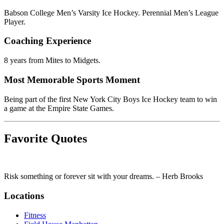
Babson College Men’s Varsity Ice Hockey. Perennial Men’s League
Player.​​​​‌ ‍ ​‍​‍‌‍ ‌ ​‍‌‍‍‌‌‍‌ ‌‍‍‌‌‍ ‍​‍​‍​ ‍‍​‍​‍‌ ​ ‌‍​‌‌‍ ‍‌‍‍‌‌ ‌​‌ ‍‌​‍ ‍‌‍‍‌‌‍ ​‍​‍​‍ ​​‍​‍‌‍‍​‌ ​‍‌‍‌‌‌‍‌‍​‍​‍​ ‍‍​‍​‍‌‍‍​‌ ‌​‌ ‌​‌ ​​‌ ​ ​ ‍‍​‍ ​‍ ‌‍​ ‌‍‍​‌‍‌‌‌‍ ​‌ ​ ‌‍‌‌‌‍​‌‌ ​​‌‍‍‌‌‍‌‌‌ ​‍‌ ​ ​‍ ‍‌ ​ ‌‍​‌‌‍ ‍‌‍‍‌‌ ‌​‌ ‍‌​‍ ‍‌ ​ ‌ ‌​‌ ‌‌‌‍‌​‌‍‍‌‌‍ ​‍ ‌‍‍‌‌‍ ‍‌ ‌​‌‍‌‌‌‍ ‍‌ ‌​​‍ ‌‍‌‌‌‍‌​‌‍‍‌‌ ‌​​‍ ‌‍ ‌‌‍ ‌‍‌​‌‍‌‌​ ‌‌ ​​‌ ​‍‌‍‌‌‌ ​ ‌‍‌‌‌‍ ‍‌ ‌​‌‍​‌‌ ‌​‌‍‍‌‌‍ ‌‍ ‍​ ‍ ‌‍‍‌‌‍‌​​ ‌​ ‌‍‌‍​‌‌‍​‍​ ‍​‌‍​ ‌‍‌​‌‍​‍​ ‍​​‍ ‌‌‍‌​​ ‌‍‌‍‌​​ ​ ​‍ ‌​ ‌​​ ‍​​ ​‍​ ‌‍​‍ ‌‌‍​‍​ ​ ‌‍​ ‌‍‌​​‍ ‌‌‍​‍‌‍​ ​ ‌‍​ ‌​‌‍‌‍‌‍‌‌‌‍‌​​ ‌‍​ ​​‌‍‌‍‌‍​‍​ ‌ ​ ‍ ‌ ‌​‌ ‍‌‌ ​​‌‍‌‌​ ‌‌‍​ ‌‍ ‌‍​‌‌‍​ ‌‍‍​​ ‍ ‌ ​​‌‍​‌‌ ‌​‌‍‍​​ ‌‌ ​‍‌‍‍‌‌‍​ ‌‍‍​‌‌‌​‌‍‌‌‌ ‍​‌ ‌​​‍‌‌​ ‌‌‌​​‍‌‌ ‌‍‍ ‌‍‌‌‌ ‍‌​‍‌‌​ ​ ‌​‌​​‍‌‌​ ​ ‌​‌​​‍‌‌​ ​‍​ ​‍‌ ​​‌ ‌​‌‌‌​‌ ‌​‌ ‌‍​ ‌‌‌‍ ‌‌​‌‌​‍‌‌​ ​‍​ ​‍​‍‌‌​ ‌‌‌​‌​​‍ ‍‌‍​ ‌‍‍​‌‍‍‌‌‍ ​‌‍‌​‌ ​‍‌‍‌‌‌‍ ‍​‍‌‌​ ‌‌‌​​‍‌‌ ‌‍‍ ‌‍‌‌‌ ‍‌​‍‌‌​ ​ ‌​‌​​‍‌‌​ ​ ‌​‌​​‍‌‌​ ​‍​ ​‍‌​​ ​ ​‍‌ ‍​‌‍‌‍‌ ​‍‌​​‌‌​‌ ‌​‌‌​‍‌‌​ ​‍​ ​‍​‍‌‌​ ‌‌‌​‌​​‍ ‍‌ ‌​‌‍‌‌‌ ‍​‌ ‌​​ ‌‍​‍‌‍​‌‌ ​ ‌‍‌‌‌‌‌‌‌ ​‍‌‍ ​​ ‌‌‍‍​‌ ‌​‌ ‌​‌ ​​‌ ​ ​‍‌‌​ ​ ‌​​‌​‍‌‌​ ​‍‌​‌‍​‍‌‌​ ​‍‌​‌‍‌‍​ ‌‍‍​‌‍‌‌‌‍ ​‌ ​ ‌‍‌‌‌‍​‌‌ ​​‌‍‍‌‌‍‌‌‌ ​‍‌ ​ ​‍ ‍‌ ​ ‌‍​‌‌‍ ‍‌‍‍‌‌ ‌​‌ ‍‌​‍ ‍‌ ​ ‌ ‌​‌ ‌‌‌‍‌​‌‍‍‌‌‍ ​‍‌‍‌‍‍‌‌‍‌​​ ‌​ ‌‍‌‍​‌‌‍​‍​ ‍​‌‍​ ‌‍‌​‌‍​‍​ ‍​​‍ ‌‌‍‌​​ ‌‍‌‍‌​​ ​ ​‍ ‌​ ‌​​ ‍​​ ​‍​ ‌‍​‍ ‌‌‍​‍​ ​ ‌‍​ ‌‍‌​​‍ ‌‌‍​‍‌‍​ ​ ‌‍​ ‌​‌‍‌‍‌‍‌‌‌‍‌​​ ‌‍​ ​​‌‍‌‍‌‍​‍​ ‌ ​‍‌‍‌ ‌​‌ ‍‌‌ ​​‌‍‌‌​ ‌‌‍​ ‌‍ ‌‍​‌‌‍​ ‌‍‍​​‍‌‍‌ ​​‌‍​‌‌ ‌​‌‍‍​​ ‌‌ ​‍‌‍‍‌‌‍​ ‌‍‍​‌‌‌​‌‍‌‌‌ ‍​‌ ‌​​‍‌‌​ ‌‌‌​​‍‌‌ ‌‍‍ ‌‍‌‌‌ ‍‌​‍‌‌​ ​ ‌​‌​​‍‌‌​ ​ ‌​‌​​‍‌‌​ ​‍​ ​‍‌ ​​‌ ‌​‌‌‌​‌ ‌​‌ ‌‍​ ‌‌‌‍ ‌‌​‌‌​‍‌‌​ ​‍​ ​‍​‍‌‌​ ‌‌‌​‌​​‍ ‍‌‍​ ‌‍‍​‌‍‍‌‌‍ ​‌‍‌​‌ ​‍‌‍‌‌‌‍ ‍​‍‌‌​ ‌‌‌​​‍‌‌ ‌‍‍ ‌‍‌‌‌ ‍‌​‍‌‌​ ​ ‌​‌​​‍‌‌​ ​ ‌​‌​​‍‌‌​ ​‍​ ​‍‌​​ ​ ​‍‌ ‍​‌‍‌‍‌ ​‍‌​​‌‌​‌ ‌​‌‌​‍‌‌​ ​‍​ ​‍​‍‌‌​ ‌‌‌​‌​​‍ ‍‌ ‌​‌‍‌‌‌ ‍​‌ ‌​​‍‌‍‌ ​​‌‍‌‌‌ ​‍‌ ​ ‌ ​​‌‍‌‌‌‍​ ‌ ‌​‌‍‍‌‌ ‌‍‌‍‌‌​ ‌‌ ​​‌ ‌‌‌‍​‍‌‍ ​‌‍‍‌‌ ​ ‌‍‍​‌‍‌‌‌‍‌​​‍​‍‌ ‌
Coaching Experience​​​​‌ ‍ ​‍​‍‌‍ ‌ ​‍‌‍‍‌‌‍‌ ‌‍‍‌‌‍ ‍​‍​‍​ ‍‍​‍​‍‌ ​ ‌‍​‌‌‍ ‍‌‍‍‌‌ ‌​‌ ‍‌​‍ ‍‌‍‍‌‌‍ ​‍​‍​‍ ​​‍​‍‌‍‍​‌ ​‍‌‍‌‌‌‍‌‍​‍​‍​ ‍‍​‍​‍‌‍‍​‌ ‌​‌ ‌​‌ ​​‌ ​ ​ ‍‍​‍ ​‍ ‌‍​ ‌‍‍​‌‍‌‌‌‍ ​‌ ​ ‌‍‌‌‌‍​‌‌ ​​‌‍‍‌‌‍‌‌‌ ​‍‌ ​ ​‍ ‍‌ ​ ‌‍​‌‌‍ ‍‌‍‍‌‌ ‌​‌ ‍‌​‍ ‍‌ ​ ‌ ‌​‌ ‌‌‌‍‌​‌‍‍‌‌‍ ​‍ ‌‍‍‌‌‍ ‍‌ ‌​‌‍‌‌‌‍ ‍‌ ‌​​‍ ‌‍‌‌‌‍‌​‌‍‍‌‌ ‌​​‍ ‌‍ ‌‌‍ ‌‍‌​‌‍‌‌​ ‌‌ ​​‌ ​‍‌‍‌‌‌ ​ ‌‍‌‌‌‍ ‍‌ ‌​‌‍​‌‌ ‌​‌‍‍‌‌‍ ‌‍ ‍​ ‍ ‌‍‍‌‌‍‌​​ ‌​ ‌‍‌‍​‌‌‍​‍​ ‍​‌‍​ ‌‍‌​‌‍​‍​ ‍​​‍ ‌‌‍‌​​ ‌‍‌‍‌​​ ​ ​‍ ‌​ ‌​​ ‍​​ ​‍​ ‌‍​‍ ‌‌‍​‍​ ​ ‌‍​ ‌‍‌​​‍ ‌‌‍​‍‌‍​ ​ ‌‍​ ‌​‌‍‌‍‌‍‌‌‌‍‌​​ ‌‍​ ​​‌‍‌‍‌‍​‍​ ‌ ​ ‍ ‌ ‌​‌ ‍‌‌ ​​‌‍‌‌​ ‌‌‍​ ‌‍ ‌‍​‌‌‍​ ‌‍‍​​ ‍ ‌ ​​‌‍​‌‌ ‌​‌‍‍​​ ‌‌ ​‍‌‍‍‌‌‍​ ‌‍‍​‌‌‌​‌‍‌‌‌ ‍​‌ ‌​​‍‌‌​ ‌‌‌​​‍‌‌ ‌‍‍ ‌‍‌‌‌ ‍‌​‍‌‌​ ​ ‌​‌​​‍‌‌​ ​ ‌​‌​​‍‌‌​ ​‍​ ​‍‌​ ‌‍‌‍‌‌‌​​ ​​‌​‌‌‌​ ‍‌‌​ ‌​ ​​‍‌‌​ ​‍​ ​‍​‍‌‌​ ‌‌‌​‌​​‍ ‍‌‍​ ‌‍‍​‌‍‍‌‌‍ ​‌‍‌​‌ ​‍‌‍‌‌‌‍ ‍​‍‌‌​ ‌‌‌​​‍‌‌ ‌‍‍ ‌‍‌‌‌ ‍‌​‍‌‌​ ​ ‌​‌​​‍‌‌​ ​ ‌​‌​​‍‌‌​ ​‍​ ​‍​ ​‌‌​‌‌‌ ‌‍‌‌‌​‌‍‍ ‌​‌​‌‌​‍‌ ‍​​‍‌‌​ ​‍​ ​‍​‍‌‌​ ‌‌‌​‌​​‍ ‍‌ ‌​‌‍‌‌‌ ‍​‌ ‌​​ ‌‍​‍‌‍​‌‌ ​ ‌‍‌‌‌‌‌‌‌ ​‍‌‍ ​​ ‌‌‍‍​‌ ‌​‌ ‌​‌ ​​‌ ​ ​‍‌‌​ ​ ‌​​‌​‍‌‌​ ​‍‌​‌‍​‍‌‌​ ​‍‌​‌‍‌‍​ ‌‍‍​‌‍‌‌‌‍ ​‌ ​ ‌‍‌‌‌‍​‌‌ ​​‌‍‍‌‌‍‌‌‌ ​‍‌ ​ ​‍ ‍‌ ​ ‌‍​‌‌‍ ‍‌‍‍‌‌ ‌​‌ ‍‌​‍ ‍‌ ​ ‌ ‌​‌ ‌‌‌‍‌​‌‍‍‌‌‍ ​‍‌‍‌‍‍‌‌‍‌​​ ‌​ ‌‍‌‍​‌‌‍​‍​ ‍​‌‍​ ‌‍‌​‌‍​‍​ ‍​​‍ ‌‌‍‌​​ ‌‍‌‍‌​​ ​ ​‍ ‌​ ‌​​ ‍​​ ​‍​ ‌‍​‍ ‌‌‍​‍​ ​ ‌‍​ ‌‍‌​​‍ ‌‌‍​‍‌‍​ ​ ‌‍​ ‌​‌‍‌‍‌‍‌‌‌‍‌​​ ‌‍​ ​​‌‍‌‍‌‍​‍​ ‌ ​‍‌‍‌ ‌​‌ ‍‌‌ ​​‌‍‌‌​ ‌‌‍​ ‌‍ ‌‍​‌‌‍​ ‌‍‍​​‍‌‍‌ ​​‌‍​‌‌ ‌​‌‍‍​​ ‌‌ ​‍‌‍‍‌‌‍​ ‌‍‍​‌‌‌​‌‍‌‌‌ ‍​‌ ‌​​‍‌‌​ ‌‌‌​​‍‌‌ ‌‍‍ ‌‍‌‌‌ ‍‌​‍‌‌​ ​ ‌​‌​​‍‌‌​ ​ ‌​‌​​‍‌‌​ ​‍​ ​‍‌​ ‌‍‌‍‌‌‌​​ ​​‌​‌‌‌​ ‍‌‌​ ‌​ ​​‍‌‌​ ​‍​ ​‍​‍‌‌​ ‌‌‌​‌​​‍ ‍‌‍​ ‌‍‍​‌‍‍‌‌‍ ​‌‍‌​‌ ​‍‌‍‌‌‌‍ ‍​‍‌‌​ ‌‌‌​​‍‌‌ ‌‍‍ ‌‍‌‌‌ ‍‌​‍‌‌​ ​ ‌​‌​​‍‌‌​ ​ ‌​‌​​‍‌‌​ ​‍​ ​‍​ ​‌‌​‌‌‌ ‌‍‌‌‌​‌‍‍ ‌​‌​‌‌​‍‌ ‍​​‍‌‌​ ​‍​ ​‍​‍‌‌​ ‌‌‌​‌​​‍ ‍‌ ‌​‌‍‌‌‌ ‍​‌ ‌​​‍‌‍‌ ​​‌‍‌‌‌ ​‍‌ ​ ‌ ​​‌‍‌‌‌‍​ ‌ ‌​‌‍‍‌‌ ‌‍‌‍‌‌​ ‌‌ ​​‌ ‌‌‌‍​‍‌‍ ​‌‍‍‌‌ ​ ‌‍‍​‌‍‌‌‌‍‌​​‍​‍‌ ‌
8 years from Mites to Midgets.​​​​‌ ‍ ​‍​‍‌‍ ‌ ​‍‌‍‍‌‌‍‌ ‌‍‍‌‌‍ ‍​‍​‍​ ‍‍​‍​‍‌ ​ ‌‍​‌‌‍ ‍‌‍‍‌‌ ‌​‌ ‍‌​‍ ‍‌‍‍‌‌‍ ​‍​‍​‍ ​​‍​‍‌‍‍​‌ ​‍‌‍‌‌‌‍‌‍​‍​‍​ ‍‍​‍​‍‌‍‍​‌ ‌​‌ ‌​‌ ​​‌ ​ ​ ‍‍​‍ ​‍ ‌‍​ ‌‍‍​‌‍‌‌‌‍ ​‌ ​ ‌‍‌‌‌‍​‌‌ ​​‌‍‍‌‌‍‌‌‌ ​‍‌ ​ ​‍ ‍‌ ​ ‌‍​‌‌‍ ‍‌‍‍‌‌ ‌​‌ ‍‌​‍ ‍‌ ​ ‌ ‌​‌ ‌‌‌‍‌​‌‍‍‌‌‍ ​‍ ‌‍‍‌‌‍ ‍‌ ‌​‌‍‌‌‌‍ ‍‌ ‌​​‍ ‌‍‌‌‌‍‌​‌‍‍‌‌ ‌​​‍ ‌‍ ‌‌‍ ‌‍‌​‌‍‌‌​ ‌‌ ​​‌ ​‍‌‍‌‌‌ ​ ‌‍‌‌‌‍ ‍‌ ‌​‌‍​‌‌ ‌​‌‍‍‌‌‍ ‌‍ ‍​ ‍ ‌‍‍‌‌‍‌​​ ‌​ ‌‍‌‍​‌‌‍​‍​ ‍​‌‍​ ‌‍‌​‌‍​‍​ ‍​​‍ ‌‌‍‌​​ ‌‍‌‍‌​​ ​ ​‍ ‌​ ‌​​ ‍​​ ​‍​ ‌‍​‍ ‌‌‍​‍​ ​ ‌‍​ ‌‍‌​​‍ ‌‌‍​‍‌‍​ ​ ‌‍​ ‌​‌‍‌‍‌‍‌‌‌‍‌​​ ‌‍​ ​​‌‍‌‍‌‍​‍​ ‌ ​ ‍ ‌ ‌​‌ ‍‌‌ ​​‌‍‌‌​ ‌‌‍​ ‌‍ ‌‍​‌‌‍​ ‌‍‍​​ ‍ ‌ ​​‌‍​‌‌ ‌​‌‍‍​​ ‌‌ ​‍‌‍‍‌‌‍​ ‌‍‍​‌‌‌​‌‍‌‌‌ ‍​‌ ‌​​‍‌‌​ ‌‌‌​​‍‌‌ ‌‍‍ ‌‍‌‌‌ ‍‌​‍‌‌​ ​ ‌​‌​​‍‌‌​ ​ ‌​‌​​‍‌‌​ ​‍​ ​‍‌​ ‌​‍‌‌​ ‌ ‌​‌‍ ‌‌‌‌‌​ ‌​ ‌ ​‍‌‌​ ​‍​ ​‍​‍‌‌​ ‌‌‌​‌​​‍ ‍‌‍​ ‌‍‍​‌‍‍‌‌‍ ​‌‍‌​‌ ​‍‌‍‌‌‌‍ ‍​‍‌‌​ ‌‌‌​​‍‌‌ ‌‍‍ ‌‍‌‌‌ ‍‌​‍‌‌​ ​ ‌​‌​​‍‌‌​ ​ ‌​‌​​‍‌‌​ ​‍​ ​‍‌​​‍‌‍‍ ​ ​ ​ ‌‌‌‍​‍​ ‍‌‌‍‌​‌​ ​‍‌‌​ ​‍​ ​‍​‍‌‌​ ‌‌‌​‌​​‍ ‍‌ ‌​‌‍‌‌‌ ‍​‌ ‌​​ ‌‍​‍‌‍​‌‌ ​ ‌‍‌‌‌‌‌‌‌ ​‍‌‍ ​​ ‌‌‍‍​‌ ‌​‌ ‌​‌ ​​‌ ​ ​‍‌‌​ ​ ‌​​‌​‍‌‌​ ​‍‌​‌‍​‍‌‌​ ​‍‌​‌‍‌‍​ ‌‍‍​‌‍‌‌‌‍ ​‌ ​ ‌‍‌‌‌‍​‌‌ ​​‌‍‍‌‌‍‌‌‌ ​‍‌ ​ ​‍ ‍‌ ​ ‌‍​‌‌‍ ‍‌‍‍‌‌ ‌​‌ ‍‌​‍ ‍‌ ​ ‌ ‌​‌ ‌‌‌‍‌​‌‍‍‌‌‍ ​‍‌‍‌‍‍‌‌‍‌​​ ‌​ ‌‍‌‍​‌‌‍​‍​ ‍​‌‍​ ‌‍‌​‌‍​‍​ ‍​​‍ ‌‌‍‌​​ ‌‍‌‍‌​​ ​ ​‍ ‌​ ‌​​ ‍​​ ​‍​ ‌‍​‍ ‌‌‍​‍​ ​ ‌‍​ ‌‍‌​​‍ ‌‌‍​‍‌‍​ ​ ‌‍​ ‌​‌‍‌‍‌‍‌‌‌‍‌​​ ‌‍​ ​​‌‍‌‍‌‍​‍​ ‌ ​‍‌‍‌ ‌​‌ ‍‌‌ ​​‌‍‌‌​ ‌‌‍​ ‌‍ ‌‍​‌‌‍​ ‌‍‍​​‍‌‍‌ ​​‌‍​‌‌ ‌​‌‍‍​​ ‌‌ ​‍‌‍‍‌‌‍​ ‌‍‍​‌‌‌​‌‍‌‌‌ ‍​‌ ‌​​‍‌‌​ ‌‌‌​​‍‌‌ ‌‍‍ ‌‍‌‌‌ ‍‌​‍‌‌​ ​ ‌​‌​​‍‌‌​ ​ ‌​‌​​‍‌‌​ ​‍​ ​‍‌​ ‌​‍‌‌​ ‌ ‌​‌‍ ‌‌‌‌‌​ ‌​ ‌ ​‍‌‌​ ​‍​ ​‍​‍‌‌​ ‌‌‌​‌​​‍ ‍‌‍​ ‌‍‍​‌‍‍‌‌‍ ​‌‍‌​‌ ​‍‌‍‌‌‌‍ ‍​‍‌‌​ ‌‌‌​​‍‌‌ ‌‍‍ ‌‍‌‌‌ ‍‌​‍‌‌​ ​ ‌​‌​​‍‌‌​ ​ ‌​‌​​‍‌‌​ ​‍​ ​‍‌​​‍‌‍‍ ​ ​ ​ ‌‌‌‍​‍​ ‍‌‌‍‌​‌​ ​‍‌‌​ ​‍​ ​‍​‍‌‌​ ‌‌‌​‌​​‍ ‍‌ ‌​‌‍‌‌‌ ‍​‌ ‌​​‍‌‍‌ ​​‌‍‌‌‌ ​‍‌ ​ ‌ ​​‌‍‌‌‌‍​ ‌ ‌​‌‍‍‌‌ ‌‍‌‍‌‌​ ‌‌ ​​‌ ‌‌‌‍​‍‌‍ ​‌‍‍‌‌ ​ ‌‍‍​‌‍‌‌‌‍‌​​‍​‍‌ ‌
Most Memorable Sports Moment​​​​‌ ‍ ​‍​‍‌‍ ‌ ​‍‌‍‍‌‌‍‌ ‌‍‍‌‌‍ ‍​‍​‍​ ‍‍​‍​‍‌ ​ ‌‍​‌‌‍ ‍‌‍‍‌‌ ‌​‌ ‍‌​‍ ‍‌‍‍‌‌‍ ​‍​‍​‍ ​​‍​‍‌‍‍​‌ ​‍‌‍‌‌‌‍‌‍​‍​‍​ ‍‍​‍​‍‌‍‍​‌ ‌​‌ ‌​‌ ​​‌ ​ ​ ‍‍​‍ ​‍ ‌‍​ ‌‍‍​‌‍‌‌‌‍ ​‌ ​ ‌‍‌‌‌‍​‌‌ ​​‌‍‍‌‌‍‌‌‌ ​‍‌ ​ ​‍ ‍‌ ​ ‌‍​‌‌‍ ‍‌‍‍‌‌ ‌​‌ ‍‌​‍ ‍‌ ​ ‌ ‌​‌ ‌‌‌‍‌​‌‍‍‌‌‍ ​‍ ‌‍‍‌‌‍ ‍‌ ‌​‌‍‌‌‌‍ ‍‌ ‌​​‍ ‌‍‌‌‌‍‌​‌‍‍‌‌ ‌​​‍ ‌‍ ‌‌‍ ‌‍‌​‌‍‌‌​ ‌‌ ​​‌ ​‍‌‍‌‌‌ ​ ‌‍‌‌‌‍ ‍‌ ‌​‌‍​‌‌ ‌​‌‍‍‌‌‍ ‌‍ ‍​ ‍ ‌‍‍‌‌‍‌​​ ‌​ ‌‍‌‍​‌‌‍​‍​ ‍​‌‍​ ‌‍‌​‌‍​‍​ ‍​​‍ ‌‌‍‌​​ ‌‍‌‍‌​​ ​ ​‍ ‌​ ‌​​ ‍​​ ​‍​ ‌‍​‍ ‌‌‍​‍​ ​ ‌‍​ ‌‍‌​​‍ ‌‌‍​‍‌‍​ ​ ‌‍​ ‌​‌‍‌‍‌‍‌‌‌‍‌​​ ‌‍​ ​​‌‍‌‍‌‍​‍​ ‌ ​ ‍ ‌ ‌​‌ ‍‌‌ ​​‌‍‌‌​ ‌‌‍​ ‌‍ ‌‍​‌‌‍​ ‌‍‍​​ ‍ ‌ ​​‌‍​‌‌ ‌​‌‍‍​​ ‌‌ ​‍‌‍‍‌‌‍​ ‌‍‍​‌‌‌​‌‍‌‌‌ ‍​‌ ‌​​‍‌‌​ ‌‌‌​​‍‌‌ ‌‍‍ ‌‍‌‌‌ ‍‌​‍‌‌​ ​ ‌​‌​​‍‌‌​ ​ ‌​‌​​‍‌‌​ ​‍​ ​‍‌​‌‍‌‍‍ ‌ ‍‍‌​​ ‌​​‍‌‌‍‌‌‌‌‌​ ‍​​‍‌‌​ ​‍​ ​‍​‍‌‌​ ‌‌‌​‌​​‍ ‍‌‍​ ‌‍‍​‌‍‍‌‌‍ ​‌‍‌​‌ ​‍‌‍‌‌‌‍ ‍​‍‌‌​ ‌‌‌​​‍‌‌ ‌‍‍ ‌‍‌‌‌ ‍‌​‍‌‌​ ​ ‌​‌​​‍‌‌​ ​ ‌​‌​​‍‌‌​ ​‍​ ​‍​ ‍​‌‌​​‌‍ ​‌‍​‍‌‍‍‌​ ​ ‌‌‌ ‌‌‍‍​‍‌‌​ ​‍​ ​‍​‍‌‌​ ‌‌‌​‌​​‍ ‍‌ ‌​‌‍‌‌‌ ‍​‌ ‌​​ ‌‍​‍‌‍​‌‌ ​ ‌‍‌‌‌‌‌‌‌ ​‍‌‍ ​​ ‌‌‍‍​‌ ‌​‌ ‌​‌ ​​‌ ​ ​‍‌‌​ ​ ‌​​‌​‍‌‌​ ​‍‌​‌‍​‍‌‌​ ​‍‌​‌‍‌‍​ ‌‍‍​‌‍‌‌‌‍ ​‌ ​ ‌‍‌‌‌‍​‌‌ ​​‌‍‍‌‌‍‌‌‌ ​‍‌ ​ ​‍ ‍‌ ​ ‌‍​‌‌‍ ‍‌‍‍‌‌ ‌​‌ ‍‌​‍ ‍‌ ​ ‌ ‌​‌ ‌‌‌‍‌​‌‍‍‌‌‍ ​‍‌‍‌‍‍‌‌‍‌​​ ‌​ ‌‍‌‍​‌‌‍​‍​ ‍​‌‍​ ‌‍‌​‌‍​‍​ ‍​​‍ ‌‌‍‌​​ ‌‍‌‍‌​​ ​ ​‍ ‌​ ‌​​ ‍​​ ​‍​ ‌‍​‍ ‌‌‍​‍​ ​ ‌‍​ ‌‍‌​​‍ ‌‌‍​‍‌‍​ ​ ‌‍​ ‌​‌‍‌‍‌‍‌‌‌‍‌​​ ‌‍​ ​​‌‍‌‍‌‍​‍​ ‌ ​‍‌‍‌ ‌​‌ ‍‌‌ ​​‌‍‌‌​ ‌‌‍​ ‌‍ ‌‍​‌‌‍​ ‌‍‍​​‍‌‍‌ ​​‌‍​‌‌ ‌​‌‍‍​​ ‌‌ ​‍‌‍‍‌‌‍​ ‌‍‍​‌‌‌​‌‍‌‌‌ ‍​‌ ‌​​‍‌‌​ ‌‌‌​​‍‌‌ ‌‍‍ ‌‍‌‌‌ ‍‌​‍‌‌​ ​ ‌​‌​​‍‌‌​ ​ ‌​‌​​‍‌‌​ ​‍​ ​‍‌​‌‍‌‍‍ ‌ ‍‍‌​​ ‌​​‍‌‌‍‌‌‌‌‌​ ‍​​‍‌‌​ ​‍​ ​‍​‍‌‌​ ‌‌‌​‌​​‍ ‍‌‍​ ‌‍‍​‌‍‍‌‌‍ ​‌‍‌​‌ ​‍‌‍‌‌‌‍ ‍​‍‌‌​ ‌‌‌​​‍‌‌ ‌‍‍ ‌‍‌‌‌ ‍‌​‍‌‌​ ​ ‌​‌​​‍‌‌​ ​ ‌​‌​​‍‌‌​ ​‍​ ​‍​ ‍​‌‌​​‌‍ ​‌‍​‍‌‍‍‌​ ​ ‌‌‌ ‌‌‍‍​‍‌‌​ ​‍​ ​‍​‍‌‌​ ‌‌‌​‌​​‍ ‍‌ ‌​‌‍‌‌‌ ‍​‌ ‌​​‍‌‍‌ ​​‌‍‌‌‌ ​‍‌ ​ ‌ ​​‌‍‌‌‌‍​ ‌ ‌​‌‍‍‌‌ ‌‍‌‍‌‌​ ‌‌ ​​‌ ‌‌‌‍​‍‌‍ ​‌‍‍‌‌ ​ ‌‍‍​‌‍‌‌‌‍‌​​‍​‍‌ ‌
Being part of the first New York City Boys Ice Hockey team to win
a game at the Empire State Games.​​​​‌ ‍ ​‍​‍‌‍ ‌ ​‍‌‍‍‌‌‍‌ ‌‍‍‌‌‍ ‍​‍​‍​ ‍‍​‍​‍‌ ​ ‌‍​‌‌‍ ‍‌‍‍‌‌ ‌​‌ ‍‌​‍ ‍‌‍‍‌‌‍ ​‍​‍​‍ ​​‍​‍‌‍‍​‌ ​‍‌‍‌‌‌‍‌‍​‍​‍​ ‍‍​‍​‍‌‍‍​‌ ‌​‌ ‌​‌ ​​‌ ​ ​ ‍‍​‍ ​‍ ‌‍​ ‌‍‍​‌‍‌‌‌‍ ​‌ ​ ‌‍‌‌‌‍​‌‌ ​​‌‍‍‌‌‍‌‌‌ ​‍‌ ​ ​‍ ‍‌ ​ ‌‍​‌‌‍ ‍‌‍‍‌‌ ‌​‌ ‍‌​‍ ‍‌ ​ ‌ ‌​‌ ‌‌‌‍‌​‌‍‍‌‌‍ ​‍ ‌‍‍‌‌‍ ‍‌ ‌​‌‍‌‌‌‍ ‍‌ ‌​​‍ ‌‍‌‌‌‍‌​‌‍‍‌‌ ‌​​‍ ‌‍ ‌‌‍ ‌‍‌​‌‍‌‌​ ‌‌ ​​‌ ​‍‌‍‌‌‌ ​ ‌‍‌‌‌‍ ‍‌ ‌​‌‍​‌‌ ‌​‌‍‍‌‌‍ ‌‍ ‍​ ‍ ‌‍‍‌‌‍‌​​ ‌​ ‌‍‌‍​‌‌‍​‍​ ‍​‌‍​ ‌‍‌​‌‍​‍​ ‍​​‍ ‌‌‍‌​​ ‌‍‌‍‌​​ ​ ​‍ ‌​ ‌​​ ‍​​ ​‍​ ‌‍​‍ ‌‌‍​‍​ ​ ‌‍​ ‌‍‌​​‍ ‌‌‍​‍‌‍​ ​ ‌‍​ ‌​‌‍‌‍‌‍‌‌‌‍‌​​ ‌‍​ ​​‌‍‌‍‌‍​‍​ ‌ ​ ‍ ‌ ‌​‌ ‍‌‌ ​​‌‍‌‌​ ‌‌‍​ ‌‍ ‌‍​‌‌‍​ ‌‍‍​​ ‍ ‌ ​​‌‍​‌‌ ‌​‌‍‍​​ ‌‌ ​‍‌‍‍‌‌‍​ ‌‍‍​‌‌‌​‌‍‌‌‌ ‍​‌ ‌​​‍‌‌​ ‌‌‌​​‍‌‌ ‌‍‍ ‌‍‌‌‌ ‍‌​‍‌‌​ ​ ‌​‌​​‍‌‌​ ​ ‌​‌​​‍‌‌​ ​‍​ ​‍‌‌‌‌‌‌‌‍‌‍‍‍‌‍‍ ‌‍ ‌‌​​‌‌‌​ ‌‍‍​​‍‌‌​ ​‍​ ​‍​‍‌‌​ ‌‌‌​‌​​‍ ‍‌‍​ ‌‍‍​‌‍‍‌‌‍ ​‌‍‌​‌ ​‍‌‍‌‌‌‍ ‍​‍‌‌​ ‌‌‌​​‍‌‌ ‌‍‍ ‌‍‌‌‌ ‍‌​‍‌‌​ ​ ‌​‌​​‍‌‌​ ​ ‌​‌​​‍‌‌​ ​‍​ ​‍‌ ‍​‌​‌​‌‍ ​​ ‌‍‌‌‍‍‌‌‌‌‌ ​ ‌ ​​​‍‌‌​ ​‍​ ​‍​‍‌‌​ ‌‌‌​‌​​‍ ‍‌ ‌​‌‍‌‌‌ ‍​‌ ‌​​ ‌‍​‍‌‍​‌‌ ​ ‌‍‌‌‌‌‌‌‌ ​‍‌‍ ​​ ‌‌‍‍​‌ ‌​‌ ‌​‌ ​​‌ ​ ​‍‌‌​ ​ ‌​​‌​‍‌‌​ ​‍‌​‌‍​‍‌‌​ ​‍‌​‌‍‌‍​ ‌‍‍​‌‍‌‌‌‍ ​‌ ​ ‌‍‌‌‌‍​‌‌ ​​‌‍‍‌‌‍‌‌‌ ​‍‌ ​ ​‍ ‍‌ ​ ‌‍​‌‌‍ ‍‌‍‍‌‌ ‌​‌ ‍‌​‍ ‍‌ ​ ‌ ‌​‌ ‌‌‌‍‌​‌‍‍‌‌‍ ​‍‌‍‌‍‍‌‌‍‌​​ ‌​ ‌‍‌‍​‌‌‍​‍​ ‍​‌‍​ ‌‍‌​‌‍​‍​ ‍​​‍ ‌‌‍‌​​ ‌‍‌‍‌​​ ​ ​‍ ‌​ ‌​​ ‍​​ ​‍​ ‌‍​‍ ‌‌‍​‍​ ​ ‌‍​ ‌‍‌​​‍ ‌‌‍​‍‌‍​ ​ ‌‍​ ‌​‌‍‌‍‌‍‌‌‌‍‌​​ ‌‍​ ​​‌‍‌‍‌‍​‍​ ‌ ​‍‌‍‌ ‌​‌ ‍‌‌ ​​‌‍‌‌​ ‌‌‍​ ‌‍ ‌‍​‌‌‍​ ‌‍‍​​‍‌‍‌ ​​‌‍​‌‌ ‌​‌‍‍​​ ‌‌ ​‍‌‍‍‌‌‍​ ‌‍‍​‌‌‌​‌‍‌‌‌ ‍​‌ ‌​​‍‌‌​ ‌‌‌​​‍‌‌ ‌‍‍ ‌‍‌‌‌ ‍‌​‍‌‌​ ​ ‌​‌​​‍‌‌​ ​ ‌​‌​​‍‌‌​ ​‍​ ​‍‌‌‌‌‌‌‌‍‌‍‍‍‌‍‍ ‌‍ ‌‌​​‌‌‌​ ‌‍‍​​‍‌‌​ ​‍​ ​‍​‍‌‌​ ‌‌‌​‌​​‍ ‍‌‍​ ‌‍‍​‌‍‍‌‌‍ ​‌‍‌​‌ ​‍‌‍‌‌‌‍ ‍​‍‌‌​ ‌‌‌​​‍‌‌ ‌‍‍ ‌‍‌‌‌ ‍‌​‍‌‌​ ​ ‌​‌​​‍‌‌​ ​ ‌​‌​​‍‌‌​ ​‍​ ​‍‌ ‍​‌​‌​‌‍ ​​ ‌‍‌‌‍‍‌‌‌‌‌ ​ ‌ ​​​‍‌‌​ ​‍​ ​‍​‍‌‌​ ‌‌‌​‌​​‍ ‍‌ ‌​‌‍‌‌‌ ‍​‌ ‌​​‍‌‍‌ ​​‌‍‌‌‌ ​‍‌ ​ ‌ ​​‌‍‌‌‌‍​ ‌ ‌​‌‍‍‌‌ ‌‍‌‍‌‌​ ‌‌ ​​‌ ‌‌‌‍​‍‌‍ ​‌‍‍‌‌ ​ ‌‍‍​‌‍‌‌‌‍‌​​‍​‍‌ ‌
Favorite Quotes
Risk something or forever sit with your dreams. – Herb Brooks​​​​‌ ‍ ​‍​‍‌‍ ‌ ​‍‌‍‍‌‌‍‌ ‌‍‍‌‌‍ ‍​‍​‍​ ‍‍​‍​‍‌ ​ ‌‍​‌‌‍ ‍‌‍‍‌‌ ‌​‌ ‍‌​‍ ‍‌‍‍‌‌‍ ​‍​‍​‍ ​​‍​‍‌‍‍​‌ ​‍‌‍‌‌‌‍‌‍​‍​‍​ ‍‍​‍​‍‌‍‍​‌ ‌​‌ ‌​‌ ​​‌ ​ ​ ‍‍​‍ ​‍ ‌‍​ ‌‍‍​‌‍‌‌‌‍ ​‌ ​ ‌‍‌‌‌‍​‌‌ ​​‌‍‍‌‌‍‌‌‌ ​‍‌ ​ ​‍ ‍‌ ​ ‌‍​‌‌‍ ‍‌‍‍‌‌ ‌​‌ ‍‌​‍ ‍‌ ​ ‌ ‌​‌ ‌‌‌‍‌​‌‍‍‌‌‍ ​‍ ‌‍‍‌‌‍ ‍‌ ‌​‌‍‌‌‌‍ ‍‌ ‌​​‍ ‌‍‌‌‌‍‌​‌‍‍‌‌ ‌​​‍ ‌‍ ‌‌‍ ‌‍‌​‌‍‌‌​ ‌‌ ​​‌ ​‍‌‍‌‌‌ ​ ‌‍‌‌‌‍ ‍‌ ‌​‌‍​‌‌ ‌​‌‍‍‌‌‍ ‌‍ ‍​ ‍ ‌‍‍‌‌‍‌​​ ‌​ ‌‍‌‍​‌‌‍​‍​ ‍​‌‍​ ‌‍‌​‌‍​‍​ ‍​​‍ ‌‌‍‌​​ ‌‍‌‍‌​​ ​ ​‍ ‌​ ‌​​ ‍​​ ​‍​ ‌‍​‍ ‌‌‍​‍​ ​ ‌‍​ ‌‍‌​​‍ ‌‌‍​‍‌‍​ ​ ‌‍​ ‌​‌‍‌‍‌‍‌‌‌‍‌​​ ‌‍​ ​​‌‍‌‍‌‍​‍​ ‌ ​ ‍ ‌ ‌​‌ ‍‌‌ ​​‌‍‌‌​ ‌‌‍​ ‌‍ ‌‍​‌‌‍​ ‌‍‍​​ ‍ ‌ ​​‌‍​‌‌ ‌​‌‍‍​​ ‌‌ ​‌‌ ‌‌‌‍ ‌ ‌​‌‍‌‌‌ ​ ​‍‌‌​ ‌‌‌​​‍‌‌ ‌‍‍ ‌‍‌‌‌ ‍‌​‍‌‌​ ​ ‌​‌​​‍‌‌​ ​ ‌​‌​​‍‌‌​ ​‍​ ​‍‌‍‌‍‌​​‌‌ ‍‍‌‌‌‌‌‍​‍​ ‌​‌ ‌‌‌‍‍ ​‍‌‌​ ​‍​ ​‍​‍‌‌​ ‌‌‌​‌​​‍ ‍‌ ​‌‌ ‌‌‌‍ ‌ ‌​‌‍‌‌​‍‌‌​ ‌‌‌​​‍‌‌ ‌‍‍ ‌‍‌‌‌ ‍‌​‍‌‌​ ​ ‌​‌​​‍‌‌​ ​ ‌​‌​​‍‌‌​ ​‍​ ​‍​ ‌​‌‍‍‌‌​ ​​ ‌​‌‍​ ‌‌​‌‌​ ​‌‌​ ​‍‌‌​ ​‍​ ​‍​‍‌‌​ ‌‌‌​‌​​‍ ‍‌‍​ ‌‍‍​‌‍‍‌‌‍ ​‌‍‌​‌ ​‍‌‍‌‌‌‍ ‍​‍‌‌​ ‌‌‌​​‍‌‌ ‌‍‍ ‌‍‌‌‌ ‍‌​‍‌‌​ ​ ‌​‌​​‍‌‌​ ​ ‌​‌​​‍‌‌​ ​‍​ ​‍‌ ​ ‌‍‍‌‌​‌ ‌ ‌‍‌​‍‌‌ ‌ ​ ‍‌‌​​‌​‍‌‌​ ​‍​ ​‍​‍‌‌​ ‌‌‌​‌​​‍ ‍‌ ‌​‌‍‌‌‌ ‍​‌ ‌​​ ‌‍​‍‌‍​‌‌ ​ ‌‍‌‌‌‌‌‌‌ ​‍‌‍ ​​ ‌‌‍‍​‌ ‌​‌ ‌​‌ ​​‌ ​ ​‍‌‌​ ​ ‌​​‌​‍‌‌​ ​‍‌​‌‍​‍‌‌​ ​‍‌​‌‍‌‍​ ‌‍‍​‌‍‌‌‌‍ ​‌ ​ ‌‍‌‌‌‍​‌‌ ​​‌‍‍‌‌‍‌‌‌ ​‍‌ ​ ​‍ ‍‌ ​ ‌‍​‌‌‍ ‍‌‍‍‌‌ ‌​‌ ‍‌​‍ ‍‌ ​ ‌ ‌​‌ ‌‌‌‍‌​‌‍‍‌‌‍ ​‍‌‍‌‍‍‌‌‍‌​​ ‌​ ‌‍‌‍​‌‌‍​‍​ ‍​‌‍​ ‌‍‌​‌‍​‍​ ‍​​‍ ‌‌‍‌​​ ‌‍‌‍‌​​ ​ ​‍ ‌​ ‌​​ ‍​​ ​‍​ ‌‍​‍ ‌‌‍​‍​ ​ ‌‍​ ‌‍‌​​‍ ‌‌‍​‍‌‍​ ​ ‌‍​ ‌​‌‍‌‍‌‍‌‌‌‍‌​​ ‌‍​ ​​‌‍‌‍‌‍​‍​ ‌ ​‍‌‍‌ ‌​‌ ‍‌‌ ​​‌‍‌‌​ ‌‌‍​ ‌‍ ‌‍​‌‌‍​ ‌‍‍​​‍‌‍‌ ​​‌‍​‌‌ ‌​‌‍‍​​ ‌‌ ​‌‌ ‌‌‌‍ ‌ ‌​‌‍‌‌‌ ​ ​‍‌‌​ ‌‌‌​​‍‌‌ ‌‍‍ ‌‍‌‌‌ ‍‌​‍‌‌​ ​ ‌​‌​​‍‌‌​ ​ ‌​‌​​‍‌‌​ ​‍​ ​‍‌‍‌‍‌​​‌‌ ‍‍‌‌‌‌‌‍​‍​ ‌​‌ ‌‌‌‍‍ ​‍‌‌​ ​‍​ ​‍​‍‌‌​ ‌‌‌​‌​​‍ ‍‌ ​‌‌ ‌‌‌‍ ‌ ‌​‌‍‌‌​‍‌‌​ ‌‌‌​​‍‌‌ ‌‍‍ ‌‍‌‌‌ ‍‌​‍‌‌​ ​ ‌​‌​​‍‌‌​ ​ ‌​‌​​‍‌‌​ ​‍​ ​‍​ ‌​‌‍‍‌‌​ ​​ ‌​‌‍​ ‌‌​‌‌​ ​‌‌​ ​‍‌‌​ ​‍​ ​‍​‍‌‌​ ‌‌‌​‌​​‍ ‍‌‍​ ‌‍‍​‌‍‍‌‌‍ ​‌‍‌​‌ ​‍‌‍‌‌‌‍ ‍​‍‌‌​ ‌‌‌​​‍‌‌ ‌‍‍ ‌‍‌‌‌ ‍‌​‍‌‌​ ​ ‌​‌​​‍‌‌​ ​ ‌​‌​​‍‌‌​ ​‍​ ​‍‌ ​ ‌‍‍‌‌​‌ ‌ ‌‍‌​‍‌‌ ‌ ​ ‍‌‌​​‌​‍‌‌​ ​‍​ ​‍​‍‌‌​ ‌‌‌​‌​​‍ ‍‌ ‌​‌‍‌‌‌ ‍​‌ ‌​​‍‌‍‌ ​​‌‍‌‌‌ ​‍‌ ​ ‌ ​​‌‍‌‌‌‍​ ‌ ‌​‌‍‍‌‌ ‌‍‌‍‌‌​ ‌‌ ​​‌ ‌‌‌‍​‍‌‍ ​‌‍‍‌‌ ​ ‌‍‍​‌‍‌‌‌‍‌​​‍​‍‌ ‌
Locations​​​​‌ ‍ ​‍​‍‌‍ ‌ ​‍‌‍‍‌‌‍‌ ‌‍‍‌‌‍ ‍​‍​‍​ ‍‍​‍​‍‌ ​ ‌‍​‌‌‍ ‍‌‍‍‌‌ ‌​‌ ‍‌​‍ ‍‌‍‍‌‌‍ ​‍​‍​‍ ​​‍​‍‌‍‍​‌ ​‍‌‍‌‌‌‍‌‍​‍​‍​ ‍‍​‍​‍‌‍‍​‌ ‌​‌ ‌​‌ ​​‌ ​ ​ ‍‍​‍ ​‍ ‌‍​ ‌‍‍​‌‍‌‌‌‍ ​‌ ​ ‌‍‌‌‌‍​‌‌ ​​‌‍‍‌‌‍‌‌‌ ​‍‌ ​ ​‍ ‍‌ ​ ‌‍​‌‌‍ ‍‌‍‍‌‌ ‌​‌ ‍‌​‍ ‍‌ ​ ‌ ‌​‌ ‌‌‌‍‌​‌‍‍‌‌‍ ​‍ ‌‍‍‌‌‍ ‍‌ ‌​‌‍‌‌‌‍ ‍‌ ‌​​‍ ‌‍‌‌‌‍‌​‌‍‍‌‌ ‌​​‍ ‌‍ ‌‌‍ ‌‍‌​‌‍‌‌​ ‌‌ ​​‌ ​‍‌‍‌‌‌ ​ ‌‍‌‌‌‍ ‍‌ ‌​‌‍​‌‌ ‌​‌‍‍‌‌‍ ‌‍ ‍​ ‍ ‌‍‍‌‌‍‌​​ ‌‌‍‌‍‌‍ ‌‍ ‌ ‌​‌‍‌‌‌ ​‍​ ‍ ‌ ‌​‌ ‍‌‌ ​​‌‍‌‌​ ‌‌‍‌‍‌‍ ‌‍ ‌ ‌​‌‍‌‌‌ ​‍​ ‍ ‌ ​​‌‍​‌‌ ‌​‌‍‍​​ ‌‌‍​ ‌‍ ‌‍ ​‌ ‌‌‌‍ ‌‌‍ ‍‌ ​ ​‍‌‌​ ‌‌‌​​‍‌‌ ‌‍‍ ‌‍‌‌‌ ‍‌​‍‌‌​ ​ ‌​‌​​‍‌‌​ ​ ‌​‌​​‍‌‌​ ​‍​ ​‍‌‍‌‌‌‍​‍​ ​‍​ ‍​‌‍​ ​ ‌‌‌‍​ ‌‍​ ‌‍‌‌‌‍​‍‌‍​‌​ ​‌​‍‌‌​ ​‍​ ​‍​‍‌‌​ ‌‌‌​‌​​‍ ‍‌ ‌​‌‍‍‌‌ ‌​‌‍ ​‌‍‌‌​ ‌‍​‍‌‍​‌‌ ​ ‌‍‌‌‌‌‌‌‌ ​‍‌‍ ​​ ‌‌‍‍​‌ ‌​‌ ‌​‌ ​​‌ ​ ​‍‌‌​ ​ ‌​​‌​‍‌‌​ ​‍‌​‌‍​‍‌‌​ ​‍‌​‌‍‌‍​ ‌‍‍​‌‍‌‌‌‍ ​‌ ​ ‌‍‌‌‌‍​‌‌ ​​‌‍‍‌‌‍‌‌‌ ​‍‌ ​ ​‍ ‍‌ ​ ‌‍​‌‌‍ ‍‌‍‍‌‌ ‌​‌ ‍‌​‍ ‍‌ ​ ‌ ‌​‌ ‌‌‌‍‌​‌‍‍‌‌‍ ​‍‌‍‌‍‍‌‌‍‌​​ ‌‌‍‌‍‌‍ ‌‍ ‌ ‌​‌‍‌‌‌ ​‍​‍‌‍‌ ‌​‌ ‍‌‌ ​​‌‍‌‌​ ‌‌‍‌‍‌‍ ‌‍ ‌ ‌​‌‍‌‌‌ ​‍​‍‌‍‌ ​​‌‍​‌‌ ‌​‌‍‍​​ ‌‌‍​ ‌‍ ‌‍ ​‌ ‌‌‌‍ ‌‌‍ ‍‌ ​ ​‍‌‌​ ‌‌‌​​‍‌‌ ‌‍‍ ‌‍‌‌‌ ‍‌​‍‌‌​ ​ ‌​‌​​‍‌‌​ ​ ‌​‌​​‍‌‌​ ​‍​ ​‍‌‍‌‌‌‍​‍​ ​‍​ ‍​‌‍​ ​ ‌‌‌‍​ ‌‍​ ‌‍‌‌‌‍​‍‌‍​‌​ ​‌​‍‌‌​ ​‍​ ​‍​‍‌‌​ ‌‌‌​‌​​‍ ‍‌ ‌​‌‍‍‌‌ ‌​‌‍ ​‌‍‌‌​‍‌‍‌ ​​‌‍‌‌‌ ​‍‌ ​ ‌ ​​‌‍‌‌‌‍​ ‌ ‌​‌‍‍‌‌ ‌‍‌‍‌‌​ ‌‌ ​​‌ ‌‌‌‍​‍‌‍ ​‌‍‍‌‌ ​ ‌‍‍​‌‍‌‌‌‍‌​​‍​‍‌ ‌
Fitness​​​​‌ ‍ ​‍​‍‌‍ ‌ ​‍‌‍‍‌‌‍‌ ‌‍‍‌‌‍ ‍​‍​‍​ ‍‍​‍​‍‌ ​ ‌‍​‌‌‍ ‍‌‍‍‌‌ ‌​‌ ‍‌​‍ ‍‌‍‍‌‌‍ ​‍​‍​‍ ​​‍​‍‌‍‍​‌ ​‍‌‍‌‌‌‍‌‍​‍​‍​ ‍‍​‍​‍‌‍‍​‌ ‌​‌ ‌​‌ ​​‌ ​ ​ ‍‍​‍ ​‍ ‌‍​ ‌‍‍​‌‍‌‌‌‍ ​‌ ​ ‌‍‌‌‌‍​‌‌ ​​‌‍‍‌‌‍‌‌‌ ​‍‌ ​ ​‍ ‍‌ ​ ‌‍​‌‌‍ ‍‌‍‍‌‌ ‌​‌ ‍‌​‍ ‍‌ ​ ‌ ‌​‌ ‌‌‌‍‌​‌‍‍‌‌‍ ​‍ ‌‍‍‌‌‍ ‍‌ ‌​‌‍‌‌‌‍ ‍‌ ‌​​‍ ‌‍‌‌‌‍‌​‌‍‍‌‌ ‌​​‍ ‌‍ ‌‌‍ ‌‍‌​‌‍‌‌​ ‌‌ ​​‌ ​‍‌‍‌‌‌ ​ ‌‍‌‌‌‍ ‍‌ ‌​‌‍​‌‌ ‌​‌‍‍‌‌‍ ‌‍ ‍​ ‍ ‌‍‍‌‌‍‌​​ ‌‌‍‌‍‌‍ ‌‍ ‌ ‌​‌‍‌‌‌ ​‍​ ‍ ‌ ‌​‌ ‍‌‌ ​​‌‍‌‌​ ‌‌‍‌‍‌‍ ‌‍ ‌ ‌​‌‍‌‌‌ ​‍​ ‍ ‌ ​​‌‍​‌‌ ‌​‌‍‍​​ ‌‌‍​ ‌‍ ‌‍ ​‌ ‌‌‌‍ ‌‌‍ ‍‌ ​ ​‍‌‌​ ‌‌‌​​‍‌‌ ‌‍‍ ‌‍‌‌‌ ‍‌​‍‌‌​ ​ ‌​‌​​‍‌‌​ ​ ‌​‌​​‍‌‌​ ​‍​ ​‍‌‍‌‌‌‍​‍​ ​‍​ ‍​‌‍​ ​ ‌‌‌‍​ ‌‍​ ‌‍‌‌‌‍​‍‌‍​‌​ ​‌​‍‌‌​ ​‍​ ​‍​‍‌‌​ ‌‌‌​‌​​‍ ‍‌‍ ​‌‍‍‌‌‍ ‍‌‍‍ ‌ ​ ​‍‌‌​ ‌‌‌​​‍‌‌ ‌‍‍ ‌‍‌‌‌ ‍‌​‍‌‌​ ​ ‌​‌​​‍‌‌​ ​ ‌​‌​​‍‌‌​ ​‍​ ​‍​ ​‍​ ​ ​ ​ ‌‍​ ‌‍‌‌​ ‍​​ ‌‍​ ​‌​ ‌​‌‍​‌‌‍​ ​ ‍‌​‍‌‌​ ​‍​ ​‍​‍‌‌​ ‌‌‌​‌​​‍ ‍‌‍ ‍‌‍​‌‌‍ ‌‌‍‌‌​ ‌‍​‍‌‍​‌‌ ​ ‌‍‌‌‌‌‌‌‌ ​‍‌‍ ​​ ‌‌‍‍​‌ ‌​‌ ‌​‌ ​​‌ ​ ​‍‌‌​ ​ ‌​​‌​‍‌‌​ ​‍‌​‌‍​‍‌‌​ ​‍‌​‌‍‌‍​ ‌‍‍​‌‍‌‌‌‍ ​‌ ​ ‌‍‌‌‌‍​‌‌ ​​‌‍‍‌‌‍‌‌‌ ​‍‌ ​ ​‍ ‍‌ ​ ‌‍​‌‌‍ ‍‌‍‍‌‌ ‌​‌ ‍‌​‍ ‍‌ ​ ‌ ‌​‌ ‌‌‌‍‌​‌‍‍‌‌‍ ​‍‌‍‌‍‍‌‌‍‌​​ ‌‌‍‌‍‌‍ ‌‍ ‌ ‌​‌‍‌‌‌ ​‍​‍‌‍‌ ‌​‌ ‍‌‌ ​​‌‍‌‌​ ‌‌‍‌‍‌‍ ‌‍ ‌ ‌​‌‍‌‌‌ ​‍​‍‌‍‌ ​​‌‍​‌‌ ‌​‌‍‍​​ ‌‌‍​ ‌‍ ‌‍ ​‌ ‌‌‌‍ ‌‌‍ ‍‌ ​ ​‍‌‌​ ‌‌‌​​‍‌‌ ‌‍‍ ‌‍‌‌‌ ‍‌​‍‌‌​ ​ ‌​‌​​‍‌‌​ ​ ‌​‌​​‍‌‌​ ​‍​ ​‍‌‍‌‌‌‍​‍​ ​‍​ ‍​‌‍​ ​ ‌‌‌‍​ ‌‍​ ‌‍‌‌‌‍​‍‌‍​‌​ ​‌​‍‌‌​ ​‍​ ​‍​‍‌‌​ ‌‌‌​‌​​‍ ‍‌‍ ​‌‍‍‌‌‍ ‍‌‍‍ ‌ ​ ​‍‌‌​ ‌‌‌​​‍‌‌ ‌‍‍ ‌‍‌‌‌ ‍‌​‍‌‌​ ​ ‌​‌​​‍‌‌​ ​ ‌​‌​​‍‌‌​ ​‍​ ​‍​ ​‍​ ​ ​ ​ ‌‍​ ‌‍‌‌​ ‍​​ ‌‍​ ​‌​ ‌​‌‍​‌‌‍​ ​ ‍‌​‍‌‌​ ​‍​ ​‍​‍‌‌​ ‌‌‌​‌​​‍ ‍‌‍ ‍‌‍​‌‌‍ ‌‌‍‌‌​‍‌‍‌ ​​‌‍‌‌‌ ​‍‌ ​ ‌ ​​‌‍‌‌‌‍​ ‌ ‌​‌‍‍‌‌ ‌‍‌‍‌‌​ ‌‌ ​​‌ ‌‌‌‍​‍‌‍ ​‌‍‍‌‌ ​ ‌‍‍​‌‍‌‌‌‍‌​​‍​‍‌ ‌