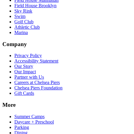
Field House Manhattan​​​​‌ ‍ ​‍​‍‌‍ ‌ ​‍‌‍‍‌‌‍‌ ‌‍‍‌‌‍ ‍​‍​‍​ ‍‍​‍​‍‌ ​ ‌‍​‌‌‍ ‍‌‍‍‌‌ ‌​‌ ‍‌​‍ ‍‌‍‍‌‌‍ ​‍​‍​‍ ​​‍​‍‌‍‍​‌ ​‍‌‍‌‌‌‍‌‍​‍​‍​ ‍‍​‍​‍‌‍‍​‌ ‌​‌ ‌​‌ ​​‌ ​ ​ ‍‍​‍ ​‍ ‌‍​ ‌‍‍​‌‍‌‌‌‍ ​‌ ​ ‌‍‌‌‌‍​‌‌ ​​‌‍‍‌‌‍‌‌‌ ​‍‌ ​ ​‍ ‍‌ ​ ‌‍​‌‌‍ ‍‌‍‍‌‌ ‌​‌ ‍‌​‍ ‍‌ ​ ‌ ‌​‌ ‌‌‌‍‌​‌‍‍‌‌‍ ​‍ ‌‍‍‌‌‍ ‍‌ ‌​‌‍‌‌‌‍ ‍‌ ‌​​‍ ‌‍‌‌‌‍‌​‌‍‍‌‌ ‌​​‍ ‌‍ ‌‌‍ ‌‍‌​‌‍‌‌​ ‌‌ ​​‌ ​‍‌‍‌‌‌ ​ ‌‍‌‌‌‍ ‍‌ ‌​‌‍​‌‌ ‌​‌‍‍‌‌‍ ‌‍ ‍​ ‍ ‌‍‍‌‌‍‌​​ ‌‌‍‌‍‌‍ ‌‍ ‌ ‌​‌‍‌‌‌ ​‍​ ‍ ‌ ‌​‌ ‍‌‌ ​​‌‍‌‌​ ‌‌‍‌‍‌‍ ‌‍ ‌ ‌​‌‍‌‌‌ ​‍​ ‍ ‌ ​​‌‍​‌‌ ‌​‌‍‍​​ ‌‌‍​ ‌‍ ‌‍ ​‌ ‌‌‌‍ ‌‌‍ ‍‌ ​ ​‍‌‌​ ‌‌‌​​‍‌‌ ‌‍‍ ‌‍‌‌‌ ‍‌​‍‌‌​ ​ ‌​‌​​‍‌‌​ ​ ‌​‌​​‍‌‌​ ​‍​ ​‍‌‍‌‌‌‍​‍​ ​‍​ ‍​‌‍​ ​ ‌‌‌‍​ ‌‍​ ‌‍‌‌‌‍​‍‌‍​‌​ ​‌​‍‌‌​ ​‍​ ​‍​‍‌‌​ ‌‌‌​‌​​‍ ‍‌‍ ​‌‍‍‌‌‍ ‍‌‍‍ ‌ ​ ​‍‌‌​ ‌‌‌​​‍‌‌ ‌‍‍ ‌‍‌‌‌ ‍‌​‍‌‌​ ​ ‌​‌​​‍‌‌​ ​ ‌​‌​​‍‌‌​ ​‍​ ​‍​ ​‌​ ​ ​ ​‌‌‍​‍​ ​​​ ​‌‌‍​‌​ ‌ ​ ​‍​ ​‍​ ‌‍​ ‌​​‍‌‌​ ​‍​ ​‍​‍‌‌​ ‌‌‌​‌​​‍ ‍‌‍ ‍‌‍​‌‌‍ ‌‌‍‌‌​ ‌‍​‍‌‍​‌‌ ​ ‌‍‌‌‌‌‌‌‌ ​‍‌‍ ​​ ‌‌‍‍​‌ ‌​‌ ‌​‌ ​​‌ ​ ​‍‌‌​ ​ ‌​​‌​‍‌‌​ ​‍‌​‌‍​‍‌‌​ ​‍‌​‌‍‌‍​ ‌‍‍​‌‍‌‌‌‍ ​‌ ​ ‌‍‌‌‌‍​‌‌ ​​‌‍‍‌‌‍‌‌‌ ​‍‌ ​ ​‍ ‍‌ ​ ‌‍​‌‌‍ ‍‌‍‍‌‌ ‌​‌ ‍‌​‍ ‍‌ ​ ‌ ‌​‌ ‌‌‌‍‌​‌‍‍‌‌‍ ​‍‌‍‌‍‍‌‌‍‌​​ ‌‌‍‌‍‌‍ ‌‍ ‌ ‌​‌‍‌‌‌ ​‍​‍‌‍‌ ‌​‌ ‍‌‌ ​​‌‍‌‌​ ‌‌‍‌‍‌‍ ‌‍ ‌ ‌​‌‍‌‌‌ ​‍​‍‌‍‌ ​​‌‍​‌‌ ‌​‌‍‍​​ ‌‌‍​ ‌‍ ‌‍ ​‌ ‌‌‌‍ ‌‌‍ ‍‌ ​ ​‍‌‌​ ‌‌‌​​‍‌‌ ‌‍‍ ‌‍‌‌‌ ‍‌​‍‌‌​ ​ ‌​‌​​‍‌‌​ ​ ‌​‌​​‍‌‌​ ​‍​ ​‍‌‍‌‌‌‍​‍​ ​‍​ ‍​‌‍​ ​ ‌‌‌‍​ ‌‍​ ‌‍‌‌‌‍​‍‌‍​‌​ ​‌​‍‌‌​ ​‍​ ​‍​‍‌‌​ ‌‌‌​‌​​‍ ‍‌‍ ​‌‍‍‌‌‍ ‍‌‍‍ ‌ ​ ​‍‌‌​ ‌‌‌​​‍‌‌ ‌‍‍ ‌‍‌‌‌ ‍‌​‍‌‌​ ​ ‌​‌​​‍‌‌​ ​ ‌​‌​​‍‌‌​ ​‍​ ​‍​ ​‌​ ​ ​ ​‌‌‍​‍​ ​​​ ​‌‌‍​‌​ ‌ ​ ​‍​ ​‍​ ‌‍​ ‌​​‍‌‌​ ​‍​ ​‍​‍‌‌​ ‌‌‌​‌​​‍ ‍‌‍ ‍‌‍​‌‌‍ ‌‌‍‌‌​‍‌‍‌ ​​‌‍‌‌‌ ​‍‌ ​ ‌ ​​‌‍‌‌‌‍​ ‌ ‌​‌‍‍‌‌ ‌‍‌‍‌‌​ ‌‌ ​​‌ ‌‌‌‍​‍‌‍ ​‌‍‍‌‌ ​ ‌‍‍​‌‍‌‌‌‍‌​​‍​‍‌ ‌
Field House Brooklyn​​​​‌ ‍ ​‍​‍‌‍ ‌ ​‍‌‍‍‌‌‍‌ ‌‍‍‌‌‍ ‍​‍​‍​ ‍‍​‍​‍‌ ​ ‌‍​‌‌‍ ‍‌‍‍‌‌ ‌​‌ ‍‌​‍ ‍‌‍‍‌‌‍ ​‍​‍​‍ ​​‍​‍‌‍‍​‌ ​‍‌‍‌‌‌‍‌‍​‍​‍​ ‍‍​‍​‍‌‍‍​‌ ‌​‌ ‌​‌ ​​‌ ​ ​ ‍‍​‍ ​‍ ‌‍​ ‌‍‍​‌‍‌‌‌‍ ​‌ ​ ‌‍‌‌‌‍​‌‌ ​​‌‍‍‌‌‍‌‌‌ ​‍‌ ​ ​‍ ‍‌ ​ ‌‍​‌‌‍ ‍‌‍‍‌‌ ‌​‌ ‍‌​‍ ‍‌ ​ ‌ ‌​‌ ‌‌‌‍‌​‌‍‍‌‌‍ ​‍ ‌‍‍‌‌‍ ‍‌ ‌​‌‍‌‌‌‍ ‍‌ ‌​​‍ ‌‍‌‌‌‍‌​‌‍‍‌‌ ‌​​‍ ‌‍ ‌‌‍ ‌‍‌​‌‍‌‌​ ‌‌ ​​‌ ​‍‌‍‌‌‌ ​ ‌‍‌‌‌‍ ‍‌ ‌​‌‍​‌‌ ‌​‌‍‍‌‌‍ ‌‍ ‍​ ‍ ‌‍‍‌‌‍‌​​ ‌‌‍‌‍‌‍ ‌‍ ‌ ‌​‌‍‌‌‌ ​‍​ ‍ ‌ ‌​‌ ‍‌‌ ​​‌‍‌‌​ ‌‌‍‌‍‌‍ ‌‍ ‌ ‌​‌‍‌‌‌ ​‍​ ‍ ‌ ​​‌‍​‌‌ ‌​‌‍‍​​ ‌‌‍​ ‌‍ ‌‍ ​‌ ‌‌‌‍ ‌‌‍ ‍‌ ​ ​‍‌‌​ ‌‌‌​​‍‌‌ ‌‍‍ ‌‍‌‌‌ ‍‌​‍‌‌​ ​ ‌​‌​​‍‌‌​ ​ ‌​‌​​‍‌‌​ ​‍​ ​‍‌‍‌‌‌‍​‍​ ​‍​ ‍​‌‍​ ​ ‌‌‌‍​ ‌‍​ ‌‍‌‌‌‍​‍‌‍​‌​ ​‌​‍‌‌​ ​‍​ ​‍​‍‌‌​ ‌‌‌​‌​​‍ ‍‌‍ ​‌‍‍‌‌‍ ‍‌‍‍ ‌ ​ ​‍‌‌​ ‌‌‌​​‍‌‌ ‌‍‍ ‌‍‌‌‌ ‍‌​‍‌‌​ ​ ‌​‌​​‍‌‌​ ​ ‌​‌​​‍‌‌​ ​‍​ ​‍​ ‌‍​ ‍​​ ‌ ‌‍‌​​ ​‌​ ​‍​ ‌‌​ ‌‍​ ​‍​ ​‌‌‍​ ​ ​‌​‍‌‌​ ​‍​ ​‍​‍‌‌​ ‌‌‌​‌​​‍ ‍‌‍ ‍‌‍​‌‌‍ ‌‌‍‌‌​ ‌‍​‍‌‍​‌‌ ​ ‌‍‌‌‌‌‌‌‌ ​‍‌‍ ​​ ‌‌‍‍​‌ ‌​‌ ‌​‌ ​​‌ ​ ​‍‌‌​ ​ ‌​​‌​‍‌‌​ ​‍‌​‌‍​‍‌‌​ ​‍‌​‌‍‌‍​ ‌‍‍​‌‍‌‌‌‍ ​‌ ​ ‌‍‌‌‌‍​‌‌ ​​‌‍‍‌‌‍‌‌‌ ​‍‌ ​ ​‍ ‍‌ ​ ‌‍​‌‌‍ ‍‌‍‍‌‌ ‌​‌ ‍‌​‍ ‍‌ ​ ‌ ‌​‌ ‌‌‌‍‌​‌‍‍‌‌‍ ​‍‌‍‌‍‍‌‌‍‌​​ ‌‌‍‌‍‌‍ ‌‍ ‌ ‌​‌‍‌‌‌ ​‍​‍‌‍‌ ‌​‌ ‍‌‌ ​​‌‍‌‌​ ‌‌‍‌‍‌‍ ‌‍ ‌ ‌​‌‍‌‌‌ ​‍​‍‌‍‌ ​​‌‍​‌‌ ‌​‌‍‍​​ ‌‌‍​ ‌‍ ‌‍ ​‌ ‌‌‌‍ ‌‌‍ ‍‌ ​ ​‍‌‌​ ‌‌‌​​‍‌‌ ‌‍‍ ‌‍‌‌‌ ‍‌​‍‌‌​ ​ ‌​‌​​‍‌‌​ ​ ‌​‌​​‍‌‌​ ​‍​ ​‍‌‍‌‌‌‍​‍​ ​‍​ ‍​‌‍​ ​ ‌‌‌‍​ ‌‍​ ‌‍‌‌‌‍​‍‌‍​‌​ ​‌​‍‌‌​ ​‍​ ​‍​‍‌‌​ ‌‌‌​‌​​‍ ‍‌‍ ​‌‍‍‌‌‍ ‍‌‍‍ ‌ ​ ​‍‌‌​ ‌‌‌​​‍‌‌ ‌‍‍ ‌‍‌‌‌ ‍‌​‍‌‌​ ​ ‌​‌​​‍‌‌​ ​ ‌​‌​​‍‌‌​ ​‍​ ​‍​ ‌‍​ ‍​​ ‌ ‌‍‌​​ ​‌​ ​‍​ ‌‌​ ‌‍​ ​‍​ ​‌‌‍​ ​ ​‌​‍‌‌​ ​‍​ ​‍​‍‌‌​ ‌‌‌​‌​​‍ ‍‌‍ ‍‌‍​‌‌‍ ‌‌‍‌‌​‍‌‍‌ ​​‌‍‌‌‌ ​‍‌ ​ ‌ ​​‌‍‌‌‌‍​ ‌ ‌​‌‍‍‌‌ ‌‍‌‍‌‌​ ‌‌ ​​‌ ‌‌‌‍​‍‌‍ ​‌‍‍‌‌ ​ ‌‍‍​‌‍‌‌‌‍‌​​‍​‍‌ ‌
Sky Rink​​​​‌ ‍ ​‍​‍‌‍ ‌ ​‍‌‍‍‌‌‍‌ ‌‍‍‌‌‍ ‍​‍​‍​ ‍‍​‍​‍‌ ​ ‌‍​‌‌‍ ‍‌‍‍‌‌ ‌​‌ ‍‌​‍ ‍‌‍‍‌‌‍ ​‍​‍​‍ ​​‍​‍‌‍‍​‌ ​‍‌‍‌‌‌‍‌‍​‍​‍​ ‍‍​‍​‍‌‍‍​‌ ‌​‌ ‌​‌ ​​‌ ​ ​ ‍‍​‍ ​‍ ‌‍​ ‌‍‍​‌‍‌‌‌‍ ​‌ ​ ‌‍‌‌‌‍​‌‌ ​​‌‍‍‌‌‍‌‌‌ ​‍‌ ​ ​‍ ‍‌ ​ ‌‍​‌‌‍ ‍‌‍‍‌‌ ‌​‌ ‍‌​‍ ‍‌ ​ ‌ ‌​‌ ‌‌‌‍‌​‌‍‍‌‌‍ ​‍ ‌‍‍‌‌‍ ‍‌ ‌​‌‍‌‌‌‍ ‍‌ ‌​​‍ ‌‍‌‌‌‍‌​‌‍‍‌‌ ‌​​‍ ‌‍ ‌‌‍ ‌‍‌​‌‍‌‌​ ‌‌ ​​‌ ​‍‌‍‌‌‌ ​ ‌‍‌‌‌‍ ‍‌ ‌​‌‍​‌‌ ‌​‌‍‍‌‌‍ ‌‍ ‍​ ‍ ‌‍‍‌‌‍‌​​ ‌‌‍‌‍‌‍ ‌‍ ‌ ‌​‌‍‌‌‌ ​‍​ ‍ ‌ ‌​‌ ‍‌‌ ​​‌‍‌‌​ ‌‌‍‌‍‌‍ ‌‍ ‌ ‌​‌‍‌‌‌ ​‍​ ‍ ‌ ​​‌‍​‌‌ ‌​‌‍‍​​ ‌‌‍​ ‌‍ ‌‍ ​‌ ‌‌‌‍ ‌‌‍ ‍‌ ​ ​‍‌‌​ ‌‌‌​​‍‌‌ ‌‍‍ ‌‍‌‌‌ ‍‌​‍‌‌​ ​ ‌​‌​​‍‌‌​ ​ ‌​‌​​‍‌‌​ ​‍​ ​‍‌‍‌‌‌‍​‍​ ​‍​ ‍​‌‍​ ​ ‌‌‌‍​ ‌‍​ ‌‍‌‌‌‍​‍‌‍​‌​ ​‌​‍‌‌​ ​‍​ ​‍​‍‌‌​ ‌‌‌​‌​​‍ ‍‌‍ ​‌‍‍‌‌‍ ‍‌‍‍ ‌ ​ ​‍‌‌​ ‌‌‌​​‍‌‌ ‌‍‍ ‌‍‌‌‌ ‍‌​‍‌‌​ ​ ‌​‌​​‍‌‌​ ​ ‌​‌​​‍‌‌​ ​‍​ ​‍​ ‌​​ ‌ ‌‍‌‍‌‍‌‍​ ​​​ ‌‍​ ‌‌​ ‌​‌‍‌​‌‍‌​​ ​‌‌‍​‍​‍‌‌​ ​‍​ ​‍​‍‌‌​ ‌‌‌​‌​​‍ ‍‌‍ ‍‌‍​‌‌‍ ‌‌‍‌‌​ ‌‍​‍‌‍​‌‌ ​ ‌‍‌‌‌‌‌‌‌ ​‍‌‍ ​​ ‌‌‍‍​‌ ‌​‌ ‌​‌ ​​‌ ​ ​‍‌‌​ ​ ‌​​‌​‍‌‌​ ​‍‌​‌‍​‍‌‌​ ​‍‌​‌‍‌‍​ ‌‍‍​‌‍‌‌‌‍ ​‌ ​ ‌‍‌‌‌‍​‌‌ ​​‌‍‍‌‌‍‌‌‌ ​‍‌ ​ ​‍ ‍‌ ​ ‌‍​‌‌‍ ‍‌‍‍‌‌ ‌​‌ ‍‌​‍ ‍‌ ​ ‌ ‌​‌ ‌‌‌‍‌​‌‍‍‌‌‍ ​‍‌‍‌‍‍‌‌‍‌​​ ‌‌‍‌‍‌‍ ‌‍ ‌ ‌​‌‍‌‌‌ ​‍​‍‌‍‌ ‌​‌ ‍‌‌ ​​‌‍‌‌​ ‌‌‍‌‍‌‍ ‌‍ ‌ ‌​‌‍‌‌‌ ​‍​‍‌‍‌ ​​‌‍​‌‌ ‌​‌‍‍​​ ‌‌‍​ ‌‍ ‌‍ ​‌ ‌‌‌‍ ‌‌‍ ‍‌ ​ ​‍‌‌​ ‌‌‌​​‍‌‌ ‌‍‍ ‌‍‌‌‌ ‍‌​‍‌‌​ ​ ‌​‌​​‍‌‌​ ​ ‌​‌​​‍‌‌​ ​‍​ ​‍‌‍‌‌‌‍​‍​ ​‍​ ‍​‌‍​ ​ ‌‌‌‍​ ‌‍​ ‌‍‌‌‌‍​‍‌‍​‌​ ​‌​‍‌‌​ ​‍​ ​‍​‍‌‌​ ‌‌‌​‌​​‍ ‍‌‍ ​‌‍‍‌‌‍ ‍‌‍‍ ‌ ​ ​‍‌‌​ ‌‌‌​​‍‌‌ ‌‍‍ ‌‍‌‌‌ ‍‌​‍‌‌​ ​ ‌​‌​​‍‌‌​ ​ ‌​‌​​‍‌‌​ ​‍​ ​‍​ ‌​​ ‌ ‌‍‌‍‌‍‌‍​ ​​​ ‌‍​ ‌‌​ ‌​‌‍‌​‌‍‌​​ ​‌‌‍​‍​‍‌‌​ ​‍​ ​‍​‍‌‌​ ‌‌‌​‌​​‍ ‍‌‍ ‍‌‍​‌‌‍ ‌‌‍‌‌​‍‌‍‌ ​​‌‍‌‌‌ ​‍‌ ​ ‌ ​​‌‍‌‌‌‍​ ‌ ‌​‌‍‍‌‌ ‌‍‌‍‌‌​ ‌‌ ​​‌ ‌‌‌‍​‍‌‍ ​‌‍‍‌‌ ​ ‌‍‍​‌‍‌‌‌‍‌​​‍​‍‌ ‌
Swim​​​​‌ ‍ ​‍​‍‌‍ ‌ ​‍‌‍‍‌‌‍‌ ‌‍‍‌‌‍ ‍​‍​‍​ ‍‍​‍​‍‌ ​ ‌‍​‌‌‍ ‍‌‍‍‌‌ ‌​‌ ‍‌​‍ ‍‌‍‍‌‌‍ ​‍​‍​‍ ​​‍​‍‌‍‍​‌ ​‍‌‍‌‌‌‍‌‍​‍​‍​ ‍‍​‍​‍‌‍‍​‌ ‌​‌ ‌​‌ ​​‌ ​ ​ ‍‍​‍ ​‍ ‌‍​ ‌‍‍​‌‍‌‌‌‍ ​‌ ​ ‌‍‌‌‌‍​‌‌ ​​‌‍‍‌‌‍‌‌‌ ​‍‌ ​ ​‍ ‍‌ ​ ‌‍​‌‌‍ ‍‌‍‍‌‌ ‌​‌ ‍‌​‍ ‍‌ ​ ‌ ‌​‌ ‌‌‌‍‌​‌‍‍‌‌‍ ​‍ ‌‍‍‌‌‍ ‍‌ ‌​‌‍‌‌‌‍ ‍‌ ‌​​‍ ‌‍‌‌‌‍‌​‌‍‍‌‌ ‌​​‍ ‌‍ ‌‌‍ ‌‍‌​‌‍‌‌​ ‌‌ ​​‌ ​‍‌‍‌‌‌ ​ ‌‍‌‌‌‍ ‍‌ ‌​‌‍​‌‌ ‌​‌‍‍‌‌‍ ‌‍ ‍​ ‍ ‌‍‍‌‌‍‌​​ ‌‌‍‌‍‌‍ ‌‍ ‌ ‌​‌‍‌‌‌ ​‍​ ‍ ‌ ‌​‌ ‍‌‌ ​​‌‍‌‌​ ‌‌‍‌‍‌‍ ‌‍ ‌ ‌​‌‍‌‌‌ ​‍​ ‍ ‌ ​​‌‍​‌‌ ‌​‌‍‍​​ ‌‌‍​ ‌‍ ‌‍ ​‌ ‌‌‌‍ ‌‌‍ ‍‌ ​ ​‍‌‌​ ‌‌‌​​‍‌‌ ‌‍‍ ‌‍‌‌‌ ‍‌​‍‌‌​ ​ ‌​‌​​‍‌‌​ ​ ‌​‌​​‍‌‌​ ​‍​ ​‍‌‍‌‌‌‍​‍​ ​‍​ ‍​‌‍​ ​ ‌‌‌‍​ ‌‍​ ‌‍‌‌‌‍​‍‌‍​‌​ ​‌​‍‌‌​ ​‍​ ​‍​‍‌‌​ ‌‌‌​‌​​‍ ‍‌‍ ​‌‍‍‌‌‍ ‍‌‍‍ ‌ ​ ​‍‌‌​ ‌‌‌​​‍‌‌ ‌‍‍ ‌‍‌‌‌ ‍‌​‍‌‌​ ​ ‌​‌​​‍‌‌​ ​ ‌​‌​​‍‌‌​ ​‍​ ​‍‌‍‌‍‌‍‌‍​ ​​​ ‌‌​ ‌‌​ ‌​​ ​‍‌‍​ ​ ​‌​ ​ ‌‍​ ‌‍​‌‌‍​ ‌‍‌‌​ ‌‍​ ​‌​ ​ ‌‍​ ‌‍​‍​ ‌​​ ‍​‌‍‌​​ ‍​​ ‌‍​ ‌‌‌‍​‍​ ‌​​ ‌​​ ​‌​ ‍‌​ ‍‌‌‍​ ​‍‌‌​ ​‍​ ​‍​‍‌‌​ ‌‌‌​‌​​‍ ‍‌‍ ‍‌‍​‌‌‍ ‌‌‍‌‌​ ‌‍​‍‌‍​‌‌ ​ ‌‍‌‌‌‌‌‌‌ ​‍‌‍ ​​ ‌‌‍‍​‌ ‌​‌ ‌​‌ ​​‌ ​ ​‍‌‌​ ​ ‌​​‌​‍‌‌​ ​‍‌​‌‍​‍‌‌​ ​‍‌​‌‍‌‍​ ‌‍‍​‌‍‌‌‌‍ ​‌ ​ ‌‍‌‌‌‍​‌‌ ​​‌‍‍‌‌‍‌‌‌ ​‍‌ ​ ​‍ ‍‌ ​ ‌‍​‌‌‍ ‍‌‍‍‌‌ ‌​‌ ‍‌​‍ ‍‌ ​ ‌ ‌​‌ ‌‌‌‍‌​‌‍‍‌‌‍ ​‍‌‍‌‍‍‌‌‍‌​​ ‌‌‍‌‍‌‍ ‌‍ ‌ ‌​‌‍‌‌‌ ​‍​‍‌‍‌ ‌​‌ ‍‌‌ ​​‌‍‌‌​ ‌‌‍‌‍‌‍ ‌‍ ‌ ‌​‌‍‌‌‌ ​‍​‍‌‍‌ ​​‌‍​‌‌ ‌​‌‍‍​​ ‌‌‍​ ‌‍ ‌‍ ​‌ ‌‌‌‍ ‌‌‍ ‍‌ ​ ​‍‌‌​ ‌‌‌​​‍‌‌ ‌‍‍ ‌‍‌‌‌ ‍‌​‍‌‌​ ​ ‌​‌​​‍‌‌​ ​ ‌​‌​​‍‌‌​ ​‍​ ​‍‌‍‌‌‌‍​‍​ ​‍​ ‍​‌‍​ ​ ‌‌‌‍​ ‌‍​ ‌‍‌‌‌‍​‍‌‍​‌​ ​‌​‍‌‌​ ​‍​ ​‍​‍‌‌​ ‌‌‌​‌​​‍ ‍‌‍ ​‌‍‍‌‌‍ ‍‌‍‍ ‌ ​ ​‍‌‌​ ‌‌‌​​‍‌‌ ‌‍‍ ‌‍‌‌‌ ‍‌​‍‌‌​ ​ ‌​‌​​‍‌‌​ ​ ‌​‌​​‍‌‌​ ​‍​ ​‍‌‍‌‍‌‍‌‍​ ​​​ ‌‌​ ‌‌​ ‌​​ ​‍‌‍​ ​ ​‌​ ​ ‌‍​ ‌‍​‌‌‍​ ‌‍‌‌​ ‌‍​ ​‌​ ​ ‌‍​ ‌‍​‍​ ‌​​ ‍​‌‍‌​​ ‍​​ ‌‍​ ‌‌‌‍​‍​ ‌​​ ‌​​ ​‌​ ‍‌​ ‍‌‌‍​ ​‍‌‌​ ​‍​ ​‍​‍‌‌​ ‌‌‌​‌​​‍ ‍‌‍ ‍‌‍​‌‌‍ ‌‌‍‌‌​‍‌‍‌ ​​‌‍‌‌‌ ​‍‌ ​ ‌ ​​‌‍‌‌‌‍​ ‌ ‌​‌‍‍‌‌ ‌‍‌‍‌‌​ ‌‌ ​​‌ ‌‌‌‍​‍‌‍ ​‌‍‍‌‌ ​ ‌‍‍​‌‍‌‌‌‍‌​​‍​‍‌ ‌
Golf Club​​​​‌ ‍ ​‍​‍‌‍ ‌ ​‍‌‍‍‌‌‍‌ ‌‍‍‌‌‍ ‍​‍​‍​ ‍‍​‍​‍‌ ​ ‌‍​‌‌‍ ‍‌‍‍‌‌ ‌​‌ ‍‌​‍ ‍‌‍‍‌‌‍ ​‍​‍​‍ ​​‍​‍‌‍‍​‌ ​‍‌‍‌‌‌‍‌‍​‍​‍​ ‍‍​‍​‍‌‍‍​‌ ‌​‌ ‌​‌ ​​‌ ​ ​ ‍‍​‍ ​‍ ‌‍​ ‌‍‍​‌‍‌‌‌‍ ​‌ ​ ‌‍‌‌‌‍​‌‌ ​​‌‍‍‌‌‍‌‌‌ ​‍‌ ​ ​‍ ‍‌ ​ ‌‍​‌‌‍ ‍‌‍‍‌‌ ‌​‌ ‍‌​‍ ‍‌ ​ ‌ ‌​‌ ‌‌‌‍‌​‌‍‍‌‌‍ ​‍ ‌‍‍‌‌‍ ‍‌ ‌​‌‍‌‌‌‍ ‍‌ ‌​​‍ ‌‍‌‌‌‍‌​‌‍‍‌‌ ‌​​‍ ‌‍ ‌‌‍ ‌‍‌​‌‍‌‌​ ‌‌ ​​‌ ​‍‌‍‌‌‌ ​ ‌‍‌‌‌‍ ‍‌ ‌​‌‍​‌‌ ‌​‌‍‍‌‌‍ ‌‍ ‍​ ‍ ‌‍‍‌‌‍‌​​ ‌‌‍‌‍‌‍ ‌‍ ‌ ‌​‌‍‌‌‌ ​‍​ ‍ ‌ ‌​‌ ‍‌‌ ​​‌‍‌‌​ ‌‌‍‌‍‌‍ ‌‍ ‌ ‌​‌‍‌‌‌ ​‍​ ‍ ‌ ​​‌‍​‌‌ ‌​‌‍‍​​ ‌‌‍​ ‌‍ ‌‍ ​‌ ‌‌‌‍ ‌‌‍ ‍‌ ​ ​‍‌‌​ ‌‌‌​​‍‌‌ ‌‍‍ ‌‍‌‌‌ ‍‌​‍‌‌​ ​ ‌​‌​​‍‌‌​ ​ ‌​‌​​‍‌‌​ ​‍​ ​‍‌‍‌‌‌‍​‍​ ​‍​ ‍​‌‍​ ​ ‌‌‌‍​ ‌‍​ ‌‍‌‌‌‍​‍‌‍​‌​ ​‌​‍‌‌​ ​‍​ ​‍​‍‌‌​ ‌‌‌​‌​​‍ ‍‌‍ ​‌‍‍‌‌‍ ‍‌‍‍ ‌ ​ ​‍‌‌​ ‌‌‌​​‍‌‌ ‌‍‍ ‌‍‌‌‌ ‍‌​‍‌‌​ ​ ‌​‌​​‍‌‌​ ​ ‌​‌​​‍‌‌​ ​‍​ ​‍​ ‌​‌‍‌‌​ ‌‍‌‍‌​​ ​‍​ ‌‍​ ​‍‌‍‌‍‌‍​‌‌‍​ ‌‍​ ‌‍​ ​‍‌‌​ ​‍​ ​‍​‍‌‌​ ‌‌‌​‌​​‍ ‍‌‍ ‍‌‍​‌‌‍ ‌‌‍‌‌​ ‌‍​‍‌‍​‌‌ ​ ‌‍‌‌‌‌‌‌‌ ​‍‌‍ ​​ ‌‌‍‍​‌ ‌​‌ ‌​‌ ​​‌ ​ ​‍‌‌​ ​ ‌​​‌​‍‌‌​ ​‍‌​‌‍​‍‌‌​ ​‍‌​‌‍‌‍​ ‌‍‍​‌‍‌‌‌‍ ​‌ ​ ‌‍‌‌‌‍​‌‌ ​​‌‍‍‌‌‍‌‌‌ ​‍‌ ​ ​‍ ‍‌ ​ ‌‍​‌‌‍ ‍‌‍‍‌‌ ‌​‌ ‍‌​‍ ‍‌ ​ ‌ ‌​‌ ‌‌‌‍‌​‌‍‍‌‌‍ ​‍‌‍‌‍‍‌‌‍‌​​ ‌‌‍‌‍‌‍ ‌‍ ‌ ‌​‌‍‌‌‌ ​‍​‍‌‍‌ ‌​‌ ‍‌‌ ​​‌‍‌‌​ ‌‌‍‌‍‌‍ ‌‍ ‌ ‌​‌‍‌‌‌ ​‍​‍‌‍‌ ​​‌‍​‌‌ ‌​‌‍‍​​ ‌‌‍​ ‌‍ ‌‍ ​‌ ‌‌‌‍ ‌‌‍ ‍‌ ​ ​‍‌‌​ ‌‌‌​​‍‌‌ ‌‍‍ ‌‍‌‌‌ ‍‌​‍‌‌​ ​ ‌​‌​​‍‌‌​ ​ ‌​‌​​‍‌‌​ ​‍​ ​‍‌‍‌‌‌‍​‍​ ​‍​ ‍​‌‍​ ​ ‌‌‌‍​ ‌‍​ ‌‍‌‌‌‍​‍‌‍​‌​ ​‌​‍‌‌​ ​‍​ ​‍​‍‌‌​ ‌‌‌​‌​​‍ ‍‌‍ ​‌‍‍‌‌‍ ‍‌‍‍ ‌ ​ ​‍‌‌​ ‌‌‌​​‍‌‌ ‌‍‍ ‌‍‌‌‌ ‍‌​‍‌‌​ ​ ‌​‌​​‍‌‌​ ​ ‌​‌​​‍‌‌​ ​‍​ ​‍​ ‌​‌‍‌‌​ ‌‍‌‍‌​​ ​‍​ ‌‍​ ​‍‌‍‌‍‌‍​‌‌‍​ ‌‍​ ‌‍​ ​‍‌‌​ ​‍​ ​‍​‍‌‌​ ‌‌‌​‌​​‍ ‍‌‍ ‍‌‍​‌‌‍ ‌‌‍‌‌​‍‌‍‌ ​​‌‍‌‌‌ ​‍‌ ​ ‌ ​​‌‍‌‌‌‍​ ‌ ‌​‌‍‍‌‌ ‌‍‌‍‌‌​ ‌‌ ​​‌ ‌‌‌‍​‍‌‍ ​‌‍‍‌‌ ​ ‌‍‍​‌‍‌‌‌‍‌​​‍​‍‌ ‌
Athletic Club​​​​‌ ‍ ​‍​‍‌‍ ‌ ​‍‌‍‍‌‌‍‌ ‌‍‍‌‌‍ ‍​‍​‍​ ‍‍​‍​‍‌ ​ ‌‍​‌‌‍ ‍‌‍‍‌‌ ‌​‌ ‍‌​‍ ‍‌‍‍‌‌‍ ​‍​‍​‍ ​​‍​‍‌‍‍​‌ ​‍‌‍‌‌‌‍‌‍​‍​‍​ ‍‍​‍​‍‌‍‍​‌ ‌​‌ ‌​‌ ​​‌ ​ ​ ‍‍​‍ ​‍ ‌‍​ ‌‍‍​‌‍‌‌‌‍ ​‌ ​ ‌‍‌‌‌‍​‌‌ ​​‌‍‍‌‌‍‌‌‌ ​‍‌ ​ ​‍ ‍‌ ​ ‌‍​‌‌‍ ‍‌‍‍‌‌ ‌​‌ ‍‌​‍ ‍‌ ​ ‌ ‌​‌ ‌‌‌‍‌​‌‍‍‌‌‍ ​‍ ‌‍‍‌‌‍ ‍‌ ‌​‌‍‌‌‌‍ ‍‌ ‌​​‍ ‌‍‌‌‌‍‌​‌‍‍‌‌ ‌​​‍ ‌‍ ‌‌‍ ‌‍‌​‌‍‌‌​ ‌‌ ​​‌ ​‍‌‍‌‌‌ ​ ‌‍‌‌‌‍ ‍‌ ‌​‌‍​‌‌ ‌​‌‍‍‌‌‍ ‌‍ ‍​ ‍ ‌‍‍‌‌‍‌​​ ‌‌‍‌‍‌‍ ‌‍ ‌ ‌​‌‍‌‌‌ ​‍​ ‍ ‌ ‌​‌ ‍‌‌ ​​‌‍‌‌​ ‌‌‍‌‍‌‍ ‌‍ ‌ ‌​‌‍‌‌‌ ​‍​ ‍ ‌ ​​‌‍​‌‌ ‌​‌‍‍​​ ‌‌‍​ ‌‍ ‌‍ ​‌ ‌‌‌‍ ‌‌‍ ‍‌ ​ ​‍‌‌​ ‌‌‌​​‍‌‌ ‌‍‍ ‌‍‌‌‌ ‍‌​‍‌‌​ ​ ‌​‌​​‍‌‌​ ​ ‌​‌​​‍‌‌​ ​‍​ ​‍‌‍‌‌‌‍​‍​ ​‍​ ‍​‌‍​ ​ ‌‌‌‍​ ‌‍​ ‌‍‌‌‌‍​‍‌‍​‌​ ​‌​‍‌‌​ ​‍​ ​‍​‍‌‌​ ‌‌‌​‌​​‍ ‍‌‍ ​‌‍‍‌‌‍ ‍‌‍‍ ‌ ​ ​‍‌‌​ ‌‌‌​​‍‌‌ ‌‍‍ ‌‍‌‌‌ ‍‌​‍‌‌​ ​ ‌​‌​​‍‌‌​ ​ ‌​‌​​‍‌‌​ ​‍​ ​‍​ ‍​‌‍​‌​ ​ ​ ‌​‌‍​‌​ ‌ ‌‍‌​‌‍​‌​ ​ ​ ‍​‌‍‌‌‌‍​ ​‍‌‌​ ​‍​ ​‍​‍‌‌​ ‌‌‌​‌​​‍ ‍‌‍ ‍‌‍​‌‌‍ ‌‌‍‌‌​ ‌‍​‍‌‍​‌‌ ​ ‌‍‌‌‌‌‌‌‌ ​‍‌‍ ​​ ‌‌‍‍​‌ ‌​‌ ‌​‌ ​​‌ ​ ​‍‌‌​ ​ ‌​​‌​‍‌‌​ ​‍‌​‌‍​‍‌‌​ ​‍‌​‌‍‌‍​ ‌‍‍​‌‍‌‌‌‍ ​‌ ​ ‌‍‌‌‌‍​‌‌ ​​‌‍‍‌‌‍‌‌‌ ​‍‌ ​ ​‍ ‍‌ ​ ‌‍​‌‌‍ ‍‌‍‍‌‌ ‌​‌ ‍‌​‍ ‍‌ ​ ‌ ‌​‌ ‌‌‌‍‌​‌‍‍‌‌‍ ​‍‌‍‌‍‍‌‌‍‌​​ ‌‌‍‌‍‌‍ ‌‍ ‌ ‌​‌‍‌‌‌ ​‍​‍‌‍‌ ‌​‌ ‍‌‌ ​​‌‍‌‌​ ‌‌‍‌‍‌‍ ‌‍ ‌ ‌​‌‍‌‌‌ ​‍​‍‌‍‌ ​​‌‍​‌‌ ‌​‌‍‍​​ ‌‌‍​ ‌‍ ‌‍ ​‌ ‌‌‌‍ ‌‌‍ ‍‌ ​ ​‍‌‌​ ‌‌‌​​‍‌‌ ‌‍‍ ‌‍‌‌‌ ‍‌​‍‌‌​ ​ ‌​‌​​‍‌‌​ ​ ‌​‌​​‍‌‌​ ​‍​ ​‍‌‍‌‌‌‍​‍​ ​‍​ ‍​‌‍​ ​ ‌‌‌‍​ ‌‍​ ‌‍‌‌‌‍​‍‌‍​‌​ ​‌​‍‌‌​ ​‍​ ​‍​‍‌‌​ ‌‌‌​‌​​‍ ‍‌‍ ​‌‍‍‌‌‍ ‍‌‍‍ ‌ ​ ​‍‌‌​ ‌‌‌​​‍‌‌ ‌‍‍ ‌‍‌‌‌ ‍‌​‍‌‌​ ​ ‌​‌​​‍‌‌​ ​ ‌​‌​​‍‌‌​ ​‍​ ​‍​ ‍​‌‍​‌​ ​ ​ ‌​‌‍​‌​ ‌ ‌‍‌​‌‍​‌​ ​ ​ ‍​‌‍‌‌‌‍​ ​‍‌‌​ ​‍​ ​‍​‍‌‌​ ‌‌‌​‌​​‍ ‍‌‍ ‍‌‍​‌‌‍ ‌‌‍‌‌​‍‌‍‌ ​​‌‍‌‌‌ ​‍‌ ​ ‌ ​​‌‍‌‌‌‍​ ‌ ‌​‌‍‍‌‌ ‌‍‌‍‌‌​ ‌‌ ​​‌ ‌‌‌‍​‍‌‍ ​‌‍‍‌‌ ​ ‌‍‍​‌‍‌‌‌‍‌​​‍​‍‌ ‌
Marina​​​​‌ ‍ ​‍​‍‌‍ ‌ ​‍‌‍‍‌‌‍‌ ‌‍‍‌‌‍ ‍​‍​‍​ ‍‍​‍​‍‌ ​ ‌‍​‌‌‍ ‍‌‍‍‌‌ ‌​‌ ‍‌​‍ ‍‌‍‍‌‌‍ ​‍​‍​‍ ​​‍​‍‌‍‍​‌ ​‍‌‍‌‌‌‍‌‍​‍​‍​ ‍‍​‍​‍‌‍‍​‌ ‌​‌ ‌​‌ ​​‌ ​ ​ ‍‍​‍ ​‍ ‌‍​ ‌‍‍​‌‍‌‌‌‍ ​‌ ​ ‌‍‌‌‌‍​‌‌ ​​‌‍‍‌‌‍‌‌‌ ​‍‌ ​ ​‍ ‍‌ ​ ‌‍​‌‌‍ ‍‌‍‍‌‌ ‌​‌ ‍‌​‍ ‍‌ ​ ‌ ‌​‌ ‌‌‌‍‌​‌‍‍‌‌‍ ​‍ ‌‍‍‌‌‍ ‍‌ ‌​‌‍‌‌‌‍ ‍‌ ‌​​‍ ‌‍‌‌‌‍‌​‌‍‍‌‌ ‌​​‍ ‌‍ ‌‌‍ ‌‍‌​‌‍‌‌​ ‌‌ ​​‌ ​‍‌‍‌‌‌ ​ ‌‍‌‌‌‍ ‍‌ ‌​‌‍​‌‌ ‌​‌‍‍‌‌‍ ‌‍ ‍​ ‍ ‌‍‍‌‌‍‌​​ ‌‌‍‌‍‌‍ ‌‍ ‌ ‌​‌‍‌‌‌ ​‍​ ‍ ‌ ‌​‌ ‍‌‌ ​​‌‍‌‌​ ‌‌‍‌‍‌‍ ‌‍ ‌ ‌​‌‍‌‌‌ ​‍​ ‍ ‌ ​​‌‍​‌‌ ‌​‌‍‍​​ ‌‌‍​ ‌‍ ‌‍ ​‌ ‌‌‌‍ ‌‌‍ ‍‌ ​ ​‍‌‌​ ‌‌‌​​‍‌‌ ‌‍‍ ‌‍‌‌‌ ‍‌​‍‌‌​ ​ ‌​‌​​‍‌‌​ ​ ‌​‌​​‍‌‌​ ​‍​ ​‍‌‍‌‌‌‍​‍​ ​‍​ ‍​‌‍​ ​ ‌‌‌‍​ ‌‍​ ‌‍‌‌‌‍​‍‌‍​‌​ ​‌​‍‌‌​ ​‍​ ​‍​‍‌‌​ ‌‌‌​‌​​‍ ‍‌‍ ​‌‍‍‌‌‍ ‍‌‍‍ ‌ ​ ​‍‌‌​ ‌‌‌​​‍‌‌ ‌‍‍ ‌‍‌‌‌ ‍‌​‍‌‌​ ​ ‌​‌​​‍‌‌​ ​ ‌​‌​​‍‌‌​ ​‍​ ​‍​ ‌‍​ ‌‌​ ‌‍​ ‌‌‌‍‌‌‌‍‌‍‌‍​‌​ ​​​ ‌‍​ ‌‌​ ‌​‌‍‌​​‍‌‌​ ​‍​ ​‍​‍‌‌​ ‌‌‌​‌​​‍ ‍‌‍ ‍‌‍​‌‌‍ ‌‌‍‌‌​ ‌‍​‍‌‍​‌‌ ​ ‌‍‌‌‌‌‌‌‌ ​‍‌‍ ​​ ‌‌‍‍​‌ ‌​‌ ‌​‌ ​​‌ ​ ​‍‌‌​ ​ ‌​​‌​‍‌‌​ ​‍‌​‌‍​‍‌‌​ ​‍‌​‌‍‌‍​ ‌‍‍​‌‍‌‌‌‍ ​‌ ​ ‌‍‌‌‌‍​‌‌ ​​‌‍‍‌‌‍‌‌‌ ​‍‌ ​ ​‍ ‍‌ ​ ‌‍​‌‌‍ ‍‌‍‍‌‌ ‌​‌ ‍‌​‍ ‍‌ ​ ‌ ‌​‌ ‌‌‌‍‌​‌‍‍‌‌‍ ​‍‌‍‌‍‍‌‌‍‌​​ ‌‌‍‌‍‌‍ ‌‍ ‌ ‌​‌‍‌‌‌ ​‍​‍‌‍‌ ‌​‌ ‍‌‌ ​​‌‍‌‌​ ‌‌‍‌‍‌‍ ‌‍ ‌ ‌​‌‍‌‌‌ ​‍​‍‌‍‌ ​​‌‍​‌‌ ‌​‌‍‍​​ ‌‌‍​ ‌‍ ‌‍ ​‌ ‌‌‌‍ ‌‌‍ ‍‌ ​ ​‍‌‌​ ‌‌‌​​‍‌‌ ‌‍‍ ‌‍‌‌‌ ‍‌​‍‌‌​ ​ ‌​‌​​‍‌‌​ ​ ‌​‌​​‍‌‌​ ​‍​ ​‍‌‍‌‌‌‍​‍​ ​‍​ ‍​‌‍​ ​ ‌‌‌‍​ ‌‍​ ‌‍‌‌‌‍​‍‌‍​‌​ ​‌​‍‌‌​ ​‍​ ​‍​‍‌‌​ ‌‌‌​‌​​‍ ‍‌‍ ​‌‍‍‌‌‍ ‍‌‍‍ ‌ ​ ​‍‌‌​ ‌‌‌​​‍‌‌ ‌‍‍ ‌‍‌‌‌ ‍‌​‍‌‌​ ​ ‌​‌​​‍‌‌​ ​ ‌​‌​​‍‌‌​ ​‍​ ​‍​ ‌‍​ ‌‌​ ‌‍​ ‌‌‌‍‌‌‌‍‌‍‌‍​‌​ ​​​ ‌‍​ ‌‌​ ‌​‌‍‌​​‍‌‌​ ​‍​ ​‍​‍‌‌​ ‌‌‌​‌​​‍ ‍‌‍ ‍‌‍​‌‌‍ ‌‌‍‌‌​‍‌‍‌ ​​‌‍‌‌‌ ​‍‌ ​ ‌ ​​‌‍‌‌‌‍​ ‌ ‌​‌‍‍‌‌ ‌‍‌‍‌‌​ ‌‌ ​​‌ ‌‌‌‍​‍‌‍ ​‌‍‍‌‌ ​ ‌‍‍​‌‍‌‌‌‍‌​​‍​‍‌ ‌
Company​​​​‌ ‍ ​‍​‍‌‍ ‌ ​‍‌‍‍‌‌‍‌ ‌‍‍‌‌‍ ‍​‍​‍​ ‍‍​‍​‍‌ ​ ‌‍​‌‌‍ ‍‌‍‍‌‌ ‌​‌ ‍‌​‍ ‍‌‍‍‌‌‍ ​‍​‍​‍ ​​‍​‍‌‍‍​‌ ​‍‌‍‌‌‌‍‌‍​‍​‍​ ‍‍​‍​‍‌‍‍​‌ ‌​‌ ‌​‌ ​​‌ ​ ​ ‍‍​‍ ​‍ ‌‍​ ‌‍‍​‌‍‌‌‌‍ ​‌ ​ ‌‍‌‌‌‍​‌‌ ​​‌‍‍‌‌‍‌‌‌ ​‍‌ ​ ​‍ ‍‌ ​ ‌‍​‌‌‍ ‍‌‍‍‌‌ ‌​‌ ‍‌​‍ ‍‌ ​ ‌ ‌​‌ ‌‌‌‍‌​‌‍‍‌‌‍ ​‍ ‌‍‍‌‌‍ ‍‌ ‌​‌‍‌‌‌‍ ‍‌ ‌​​‍ ‌‍‌‌‌‍‌​‌‍‍‌‌ ‌​​‍ ‌‍ ‌‌‍ ‌‍‌​‌‍‌‌​ ‌‌ ​​‌ ​‍‌‍‌‌‌ ​ ‌‍‌‌‌‍ ‍‌ ‌​‌‍​‌‌ ‌​‌‍‍‌‌‍ ‌‍ ‍​ ‍ ‌‍‍‌‌‍‌​​ ‌‌‍‌‍‌‍ ‌‍ ‌ ‌​‌‍‌‌‌ ​‍​ ‍ ‌ ‌​‌ ‍‌‌ ​​‌‍‌‌​ ‌‌‍‌‍‌‍ ‌‍ ‌ ‌​‌‍‌‌‌ ​‍​ ‍ ‌ ​​‌‍​‌‌ ‌​‌‍‍​​ ‌‌‍​ ‌‍ ‌‍ ​‌ ‌‌‌‍ ‌‌‍ ‍‌ ​ ​‍‌‌​ ‌‌‌​​‍‌‌ ‌‍‍ ‌‍‌‌‌ ‍‌​‍‌‌​ ​ ‌​‌​​‍‌‌​ ​ ‌​‌​​‍‌‌​ ​‍​ ​‍‌‍​ ​ ​ ​ ‌​​ ​​‌‍​ ​ ‌‍‌‍‌​​ ‌​‌‍‌‍‌‍‌‌‌‍‌‌‌‍‌​​‍‌‌​ ​‍​ ​‍​‍‌‌​ ‌‌‌​‌​​‍ ‍‌ ‌​‌‍‍‌‌ ‌​‌‍ ​‌‍‌‌​ ‌‍​‍‌‍​‌‌ ​ ‌‍‌‌‌‌‌‌‌ ​‍‌‍ ​​ ‌‌‍‍​‌ ‌​‌ ‌​‌ ​​‌ ​ ​‍‌‌​ ​ ‌​​‌​‍‌‌​ ​‍‌​‌‍​‍‌‌​ ​‍‌​‌‍‌‍​ ‌‍‍​‌‍‌‌‌‍ ​‌ ​ ‌‍‌‌‌‍​‌‌ ​​‌‍‍‌‌‍‌‌‌ ​‍‌ ​ ​‍ ‍‌ ​ ‌‍​‌‌‍ ‍‌‍‍‌‌ ‌​‌ ‍‌​‍ ‍‌ ​ ‌ ‌​‌ ‌‌‌‍‌​‌‍‍‌‌‍ ​‍‌‍‌‍‍‌‌‍‌​​ ‌‌‍‌‍‌‍ ‌‍ ‌ ‌​‌‍‌‌‌ ​‍​‍‌‍‌ ‌​‌ ‍‌‌ ​​‌‍‌‌​ ‌‌‍‌‍‌‍ ‌‍ ‌ ‌​‌‍‌‌‌ ​‍​‍‌‍‌ ​​‌‍​‌‌ ‌​‌‍‍​​ ‌‌‍​ ‌‍ ‌‍ ​‌ ‌‌‌‍ ‌‌‍ ‍‌ ​ ​‍‌‌​ ‌‌‌​​‍‌‌ ‌‍‍ ‌‍‌‌‌ ‍‌​‍‌‌​ ​ ‌​‌​​‍‌‌​ ​ ‌​‌​​‍‌‌​ ​‍​ ​‍‌‍​ ​ ​ ​ ‌​​ ​​‌‍​ ​ ‌‍‌‍‌​​ ‌​‌‍‌‍‌‍‌‌‌‍‌‌‌‍‌​​‍‌‌​ ​‍​ ​‍​‍‌‌​ ‌‌‌​‌​​‍ ‍‌ ‌​‌‍‍‌‌ ‌​‌‍ ​‌‍‌‌​‍‌‍‌ ​​‌‍‌‌‌ ​‍‌ ​ ‌ ​​‌‍‌‌‌‍​ ‌ ‌​‌‍‍‌‌ ‌‍‌‍‌‌​ ‌‌ ​​‌ ‌‌‌‍​‍‌‍ ​‌‍‍‌‌ ​ ‌‍‍​‌‍‌‌‌‍‌​​‍​‍‌ ‌
Privacy Policy​​​​‌ ‍ ​‍​‍‌‍ ‌ ​‍‌‍‍‌‌‍‌ ‌‍‍‌‌‍ ‍​‍​‍​ ‍‍​‍​‍‌ ​ ‌‍​‌‌‍ ‍‌‍‍‌‌ ‌​‌ ‍‌​‍ ‍‌‍‍‌‌‍ ​‍​‍​‍ ​​‍​‍‌‍‍​‌ ​‍‌‍‌‌‌‍‌‍​‍​‍​ ‍‍​‍​‍‌‍‍​‌ ‌​‌ ‌​‌ ​​‌ ​ ​ ‍‍​‍ ​‍ ‌‍​ ‌‍‍​‌‍‌‌‌‍ ​‌ ​ ‌‍‌‌‌‍​‌‌ ​​‌‍‍‌‌‍‌‌‌ ​‍‌ ​ ​‍ ‍‌ ​ ‌‍​‌‌‍ ‍‌‍‍‌‌ ‌​‌ ‍‌​‍ ‍‌ ​ ‌ ‌​‌ ‌‌‌‍‌​‌‍‍‌‌‍ ​‍ ‌‍‍‌‌‍ ‍‌ ‌​‌‍‌‌‌‍ ‍‌ ‌​​‍ ‌‍‌‌‌‍‌​‌‍‍‌‌ ‌​​‍ ‌‍ ‌‌‍ ‌‍‌​‌‍‌‌​ ‌‌ ​​‌ ​‍‌‍‌‌‌ ​ ‌‍‌‌‌‍ ‍‌ ‌​‌‍​‌‌ ‌​‌‍‍‌‌‍ ‌‍ ‍​ ‍ ‌‍‍‌‌‍‌​​ ‌‌‍‌‍‌‍ ‌‍ ‌ ‌​‌‍‌‌‌ ​‍​ ‍ ‌ ‌​‌ ‍‌‌ ​​‌‍‌‌​ ‌‌‍‌‍‌‍ ‌‍ ‌ ‌​‌‍‌‌‌ ​‍​ ‍ ‌ ​​‌‍​‌‌ ‌​‌‍‍​​ ‌‌‍​ ‌‍ ‌‍ ​‌ ‌‌‌‍ ‌‌‍ ‍‌ ​ ​‍‌‌​ ‌‌‌​​‍‌‌ ‌‍‍ ‌‍‌‌‌ ‍‌​‍‌‌​ ​ ‌​‌​​‍‌‌​ ​ ‌​‌​​‍‌‌​ ​‍​ ​‍‌‍​ ​ ​ ​ ‌​​ ​​‌‍​ ​ ‌‍‌‍‌​​ ‌​‌‍‌‍‌‍‌‌‌‍‌‌‌‍‌​​‍‌‌​ ​‍​ ​‍​‍‌‌​ ‌‌‌​‌​​‍ ‍‌‍ ​‌‍‍‌‌‍ ‍‌‍‍ ‌ ​ ​‍‌‌​ ‌‌‌​​‍‌‌ ‌‍‍ ‌‍‌‌‌ ‍‌​‍‌‌​ ​ ‌​‌​​‍‌‌​ ​ ‌​‌​​‍‌‌​ ​‍​ ​‍​ ​​​ ‍‌‌‍‌‌​ ‍​​ ‍‌​ ​‍‌‍​‍‌‍​‍​ ​‍​ ‍​‌‍​‌​ ​​​‍‌‌​ ​‍​ ​‍​‍‌‌​ ‌‌‌​‌​​‍ ‍‌‍ ‍‌‍​‌‌‍ ‌‌‍‌‌​ ‌‍​‍‌‍​‌‌ ​ ‌‍‌‌‌‌‌‌‌ ​‍‌‍ ​​ ‌‌‍‍​‌ ‌​‌ ‌​‌ ​​‌ ​ ​‍‌‌​ ​ ‌​​‌​‍‌‌​ ​‍‌​‌‍​‍‌‌​ ​‍‌​‌‍‌‍​ ‌‍‍​‌‍‌‌‌‍ ​‌ ​ ‌‍‌‌‌‍​‌‌ ​​‌‍‍‌‌‍‌‌‌ ​‍‌ ​ ​‍ ‍‌ ​ ‌‍​‌‌‍ ‍‌‍‍‌‌ ‌​‌ ‍‌​‍ ‍‌ ​ ‌ ‌​‌ ‌‌‌‍‌​‌‍‍‌‌‍ ​‍‌‍‌‍‍‌‌‍‌​​ ‌‌‍‌‍‌‍ ‌‍ ‌ ‌​‌‍‌‌‌ ​‍​‍‌‍‌ ‌​‌ ‍‌‌ ​​‌‍‌‌​ ‌‌‍‌‍‌‍ ‌‍ ‌ ‌​‌‍‌‌‌ ​‍​‍‌‍‌ ​​‌‍​‌‌ ‌​‌‍‍​​ ‌‌‍​ ‌‍ ‌‍ ​‌ ‌‌‌‍ ‌‌‍ ‍‌ ​ ​‍‌‌​ ‌‌‌​​‍‌‌ ‌‍‍ ‌‍‌‌‌ ‍‌​‍‌‌​ ​ ‌​‌​​‍‌‌​ ​ ‌​‌​​‍‌‌​ ​‍​ ​‍‌‍​ ​ ​ ​ ‌​​ ​​‌‍​ ​ ‌‍‌‍‌​​ ‌​‌‍‌‍‌‍‌‌‌‍‌‌‌‍‌​​‍‌‌​ ​‍​ ​‍​‍‌‌​ ‌‌‌​‌​​‍ ‍‌‍ ​‌‍‍‌‌‍ ‍‌‍‍ ‌ ​ ​‍‌‌​ ‌‌‌​​‍‌‌ ‌‍‍ ‌‍‌‌‌ ‍‌​‍‌‌​ ​ ‌​‌​​‍‌‌​ ​ ‌​‌​​‍‌‌​ ​‍​ ​‍​ ​​​ ‍‌‌‍‌‌​ ‍​​ ‍‌​ ​‍‌‍​‍‌‍​‍​ ​‍​ ‍​‌‍​‌​ ​​​‍‌‌​ ​‍​ ​‍​‍‌‌​ ‌‌‌​‌​​‍ ‍‌‍ ‍‌‍​‌‌‍ ‌‌‍‌‌​‍‌‍‌ ​​‌‍‌‌‌ ​‍‌ ​ ‌ ​​‌‍‌‌‌‍​ ‌ ‌​‌‍‍‌‌ ‌‍‌‍‌‌​ ‌‌ ​​‌ ‌‌‌‍​‍‌‍ ​‌‍‍‌‌ ​ ‌‍‍​‌‍‌‌‌‍‌​​‍​‍‌ ‌
Accessibility Statement​​​​‌ ‍ ​‍​‍‌‍ ‌ ​‍‌‍‍‌‌‍‌ ‌‍‍‌‌‍ ‍​‍​‍​ ‍‍​‍​‍‌ ​ ‌‍​‌‌‍ ‍‌‍‍‌‌ ‌​‌ ‍‌​‍ ‍‌‍‍‌‌‍ ​‍​‍​‍ ​​‍​‍‌‍‍​‌ ​‍‌‍‌‌‌‍‌‍​‍​‍​ ‍‍​‍​‍‌‍‍​‌ ‌​‌ ‌​‌ ​​‌ ​ ​ ‍‍​‍ ​‍ ‌‍​ ‌‍‍​‌‍‌‌‌‍ ​‌ ​ ‌‍‌‌‌‍​‌‌ ​​‌‍‍‌‌‍‌‌‌ ​‍‌ ​ ​‍ ‍‌ ​ ‌‍​‌‌‍ ‍‌‍‍‌‌ ‌​‌ ‍‌​‍ ‍‌ ​ ‌ ‌​‌ ‌‌‌‍‌​‌‍‍‌‌‍ ​‍ ‌‍‍‌‌‍ ‍‌ ‌​‌‍‌‌‌‍ ‍‌ ‌​​‍ ‌‍‌‌‌‍‌​‌‍‍‌‌ ‌​​‍ ‌‍ ‌‌‍ ‌‍‌​‌‍‌‌​ ‌‌ ​​‌ ​‍‌‍‌‌‌ ​ ‌‍‌‌‌‍ ‍‌ ‌​‌‍​‌‌ ‌​‌‍‍‌‌‍ ‌‍ ‍​ ‍ ‌‍‍‌‌‍‌​​ ‌‌‍‌‍‌‍ ‌‍ ‌ ‌​‌‍‌‌‌ ​‍​ ‍ ‌ ‌​‌ ‍‌‌ ​​‌‍‌‌​ ‌‌‍‌‍‌‍ ‌‍ ‌ ‌​‌‍‌‌‌ ​‍​ ‍ ‌ ​​‌‍​‌‌ ‌​‌‍‍​​ ‌‌‍​ ‌‍ ‌‍ ​‌ ‌‌‌‍ ‌‌‍ ‍‌ ​ ​‍‌‌​ ‌‌‌​​‍‌‌ ‌‍‍ ‌‍‌‌‌ ‍‌​‍‌‌​ ​ ‌​‌​​‍‌‌​ ​ ‌​‌​​‍‌‌​ ​‍​ ​‍‌‍​ ​ ​ ​ ‌​​ ​​‌‍​ ​ ‌‍‌‍‌​​ ‌​‌‍‌‍‌‍‌‌‌‍‌‌‌‍‌​​‍‌‌​ ​‍​ ​‍​‍‌‌​ ‌‌‌​‌​​‍ ‍‌‍ ​‌‍‍‌‌‍ ‍‌‍‍ ‌ ​ ​‍‌‌​ ‌‌‌​​‍‌‌ ‌‍‍ ‌‍‌‌‌ ‍‌​‍‌‌​ ​ ‌​‌​​‍‌‌​ ​ ‌​‌​​‍‌‌​ ​‍​ ​‍​ ​ ​ ‌‍​ ‌ ​ ​ ‌‍​‌​ ‌‍​ ‌ ​ ‍‌​ ​‌​ ‌‍‌‍‌​​ ​​​‍‌‌​ ​‍​ ​‍​‍‌‌​ ‌‌‌​‌​​‍ ‍‌‍ ‍‌‍​‌‌‍ ‌‌‍‌‌​ ‌‍​‍‌‍​‌‌ ​ ‌‍‌‌‌‌‌‌‌ ​‍‌‍ ​​ ‌‌‍‍​‌ ‌​‌ ‌​‌ ​​‌ ​ ​‍‌‌​ ​ ‌​​‌​‍‌‌​ ​‍‌​‌‍​‍‌‌​ ​‍‌​‌‍‌‍​ ‌‍‍​‌‍‌‌‌‍ ​‌ ​ ‌‍‌‌‌‍​‌‌ ​​‌‍‍‌‌‍‌‌‌ ​‍‌ ​ ​‍ ‍‌ ​ ‌‍​‌‌‍ ‍‌‍‍‌‌ ‌​‌ ‍‌​‍ ‍‌ ​ ‌ ‌​‌ ‌‌‌‍‌​‌‍‍‌‌‍ ​‍‌‍‌‍‍‌‌‍‌​​ ‌‌‍‌‍‌‍ ‌‍ ‌ ‌​‌‍‌‌‌ ​‍​‍‌‍‌ ‌​‌ ‍‌‌ ​​‌‍‌‌​ ‌‌‍‌‍‌‍ ‌‍ ‌ ‌​‌‍‌‌‌ ​‍​‍‌‍‌ ​​‌‍​‌‌ ‌​‌‍‍​​ ‌‌‍​ ‌‍ ‌‍ ​‌ ‌‌‌‍ ‌‌‍ ‍‌ ​ ​‍‌‌​ ‌‌‌​​‍‌‌ ‌‍‍ ‌‍‌‌‌ ‍‌​‍‌‌​ ​ ‌​‌​​‍‌‌​ ​ ‌​‌​​‍‌‌​ ​‍​ ​‍‌‍​ ​ ​ ​ ‌​​ ​​‌‍​ ​ ‌‍‌‍‌​​ ‌​‌‍‌‍‌‍‌‌‌‍‌‌‌‍‌​​‍‌‌​ ​‍​ ​‍​‍‌‌​ ‌‌‌​‌​​‍ ‍‌‍ ​‌‍‍‌‌‍ ‍‌‍‍ ‌ ​ ​‍‌‌​ ‌‌‌​​‍‌‌ ‌‍‍ ‌‍‌‌‌ ‍‌​‍‌‌​ ​ ‌​‌​​‍‌‌​ ​ ‌​‌​​‍‌‌​ ​‍​ ​‍​ ​ ​ ‌‍​ ‌ ​ ​ ‌‍​‌​ ‌‍​ ‌ ​ ‍‌​ ​‌​ ‌‍‌‍‌​​ ​​​‍‌‌​ ​‍​ ​‍​‍‌‌​ ‌‌‌​‌​​‍ ‍‌‍ ‍‌‍​‌‌‍ ‌‌‍‌‌​‍‌‍‌ ​​‌‍‌‌‌ ​‍‌ ​ ‌ ​​‌‍‌‌‌‍​ ‌ ‌​‌‍‍‌‌ ‌‍‌‍‌‌​ ‌‌ ​​‌ ‌‌‌‍​‍‌‍ ​‌‍‍‌‌ ​ ‌‍‍​‌‍‌‌‌‍‌​​‍​‍‌ ‌
Our Story​​​​‌ ‍ ​‍​‍‌‍ ‌ ​‍‌‍‍‌‌‍‌ ‌‍‍‌‌‍ ‍​‍​‍​ ‍‍​‍​‍‌ ​ ‌‍​‌‌‍ ‍‌‍‍‌‌ ‌​‌ ‍‌​‍ ‍‌‍‍‌‌‍ ​‍​‍​‍ ​​‍​‍‌‍‍​‌ ​‍‌‍‌‌‌‍‌‍​‍​‍​ ‍‍​‍​‍‌‍‍​‌ ‌​‌ ‌​‌ ​​‌ ​ ​ ‍‍​‍ ​‍ ‌‍​ ‌‍‍​‌‍‌‌‌‍ ​‌ ​ ‌‍‌‌‌‍​‌‌ ​​‌‍‍‌‌‍‌‌‌ ​‍‌ ​ ​‍ ‍‌ ​ ‌‍​‌‌‍ ‍‌‍‍‌‌ ‌​‌ ‍‌​‍ ‍‌ ​ ‌ ‌​‌ ‌‌‌‍‌​‌‍‍‌‌‍ ​‍ ‌‍‍‌‌‍ ‍‌ ‌​‌‍‌‌‌‍ ‍‌ ‌​​‍ ‌‍‌‌‌‍‌​‌‍‍‌‌ ‌​​‍ ‌‍ ‌‌‍ ‌‍‌​‌‍‌‌​ ‌‌ ​​‌ ​‍‌‍‌‌‌ ​ ‌‍‌‌‌‍ ‍‌ ‌​‌‍​‌‌ ‌​‌‍‍‌‌‍ ‌‍ ‍​ ‍ ‌‍‍‌‌‍‌​​ ‌‌‍‌‍‌‍ ‌‍ ‌ ‌​‌‍‌‌‌ ​‍​ ‍ ‌ ‌​‌ ‍‌‌ ​​‌‍‌‌​ ‌‌‍‌‍‌‍ ‌‍ ‌ ‌​‌‍‌‌‌ ​‍​ ‍ ‌ ​​‌‍​‌‌ ‌​‌‍‍​​ ‌‌‍​ ‌‍ ‌‍ ​‌ ‌‌‌‍ ‌‌‍ ‍‌ ​ ​‍‌‌​ ‌‌‌​​‍‌‌ ‌‍‍ ‌‍‌‌‌ ‍‌​‍‌‌​ ​ ‌​‌​​‍‌‌​ ​ ‌​‌​​‍‌‌​ ​‍​ ​‍‌‍​ ​ ​ ​ ‌​​ ​​‌‍​ ​ ‌‍‌‍‌​​ ‌​‌‍‌‍‌‍‌‌‌‍‌‌‌‍‌​​‍‌‌​ ​‍​ ​‍​‍‌‌​ ‌‌‌​‌​​‍ ‍‌‍ ​‌‍‍‌‌‍ ‍‌‍‍ ‌ ​ ​‍‌‌​ ‌‌‌​​‍‌‌ ‌‍‍ ‌‍‌‌‌ ‍‌​‍‌‌​ ​ ‌​‌​​‍‌‌​ ​ ‌​‌​​‍‌‌​ ​‍​ ​‍‌‍‌‍​ ​ ​ ‌‌‌‍‌​‌‍​ ​ ​​​ ​ ​ ‌‍​ ‌‍​ ​ ‌‍​‍​ ​‍​‍‌‌​ ​‍​ ​‍​‍‌‌​ ‌‌‌​‌​​‍ ‍‌‍ ‍‌‍​‌‌‍ ‌‌‍‌‌​ ‌‍​‍‌‍​‌‌ ​ ‌‍‌‌‌‌‌‌‌ ​‍‌‍ ​​ ‌‌‍‍​‌ ‌​‌ ‌​‌ ​​‌ ​ ​‍‌‌​ ​ ‌​​‌​‍‌‌​ ​‍‌​‌‍​‍‌‌​ ​‍‌​‌‍‌‍​ ‌‍‍​‌‍‌‌‌‍ ​‌ ​ ‌‍‌‌‌‍​‌‌ ​​‌‍‍‌‌‍‌‌‌ ​‍‌ ​ ​‍ ‍‌ ​ ‌‍​‌‌‍ ‍‌‍‍‌‌ ‌​‌ ‍‌​‍ ‍‌ ​ ‌ ‌​‌ ‌‌‌‍‌​‌‍‍‌‌‍ ​‍‌‍‌‍‍‌‌‍‌​​ ‌‌‍‌‍‌‍ ‌‍ ‌ ‌​‌‍‌‌‌ ​‍​‍‌‍‌ ‌​‌ ‍‌‌ ​​‌‍‌‌​ ‌‌‍‌‍‌‍ ‌‍ ‌ ‌​‌‍‌‌‌ ​‍​‍‌‍‌ ​​‌‍​‌‌ ‌​‌‍‍​​ ‌‌‍​ ‌‍ ‌‍ ​‌ ‌‌‌‍ ‌‌‍ ‍‌ ​ ​‍‌‌​ ‌‌‌​​‍‌‌ ‌‍‍ ‌‍‌‌‌ ‍‌​‍‌‌​ ​ ‌​‌​​‍‌‌​ ​ ‌​‌​​‍‌‌​ ​‍​ ​‍‌‍​ ​ ​ ​ ‌​​ ​​‌‍​ ​ ‌‍‌‍‌​​ ‌​‌‍‌‍‌‍‌‌‌‍‌‌‌‍‌​​‍‌‌​ ​‍​ ​‍​‍‌‌​ ‌‌‌​‌​​‍ ‍‌‍ ​‌‍‍‌‌‍ ‍‌‍‍ ‌ ​ ​‍‌‌​ ‌‌‌​​‍‌‌ ‌‍‍ ‌‍‌‌‌ ‍‌​‍‌‌​ ​ ‌​‌​​‍‌‌​ ​ ‌​‌​​‍‌‌​ ​‍​ ​‍‌‍‌‍​ ​ ​ ‌‌‌‍‌​‌‍​ ​ ​​​ ​ ​ ‌‍​ ‌‍​ ​ ‌‍​‍​ ​‍​‍‌‌​ ​‍​ ​‍​‍‌‌​ ‌‌‌​‌​​‍ ‍‌‍ ‍‌‍​‌‌‍ ‌‌‍‌‌​‍‌‍‌ ​​‌‍‌‌‌ ​‍‌ ​ ‌ ​​‌‍‌‌‌‍​ ‌ ‌​‌‍‍‌‌ ‌‍‌‍‌‌​ ‌‌ ​​‌ ‌‌‌‍​‍‌‍ ​‌‍‍‌‌ ​ ‌‍‍​‌‍‌‌‌‍‌​​‍​‍‌ ‌
Our Impact​​​​‌ ‍ ​‍​‍‌‍ ‌ ​‍‌‍‍‌‌‍‌ ‌‍‍‌‌‍ ‍​‍​‍​ ‍‍​‍​‍‌ ​ ‌‍​‌‌‍ ‍‌‍‍‌‌ ‌​‌ ‍‌​‍ ‍‌‍‍‌‌‍ ​‍​‍​‍ ​​‍​‍‌‍‍​‌ ​‍‌‍‌‌‌‍‌‍​‍​‍​ ‍‍​‍​‍‌‍‍​‌ ‌​‌ ‌​‌ ​​‌ ​ ​ ‍‍​‍ ​‍ ‌‍​ ‌‍‍​‌‍‌‌‌‍ ​‌ ​ ‌‍‌‌‌‍​‌‌ ​​‌‍‍‌‌‍‌‌‌ ​‍‌ ​ ​‍ ‍‌ ​ ‌‍​‌‌‍ ‍‌‍‍‌‌ ‌​‌ ‍‌​‍ ‍‌ ​ ‌ ‌​‌ ‌‌‌‍‌​‌‍‍‌‌‍ ​‍ ‌‍‍‌‌‍ ‍‌ ‌​‌‍‌‌‌‍ ‍‌ ‌​​‍ ‌‍‌‌‌‍‌​‌‍‍‌‌ ‌​​‍ ‌‍ ‌‌‍ ‌‍‌​‌‍‌‌​ ‌‌ ​​‌ ​‍‌‍‌‌‌ ​ ‌‍‌‌‌‍ ‍‌ ‌​‌‍​‌‌ ‌​‌‍‍‌‌‍ ‌‍ ‍​ ‍ ‌‍‍‌‌‍‌​​ ‌‌‍‌‍‌‍ ‌‍ ‌ ‌​‌‍‌‌‌ ​‍​ ‍ ‌ ‌​‌ ‍‌‌ ​​‌‍‌‌​ ‌‌‍‌‍‌‍ ‌‍ ‌ ‌​‌‍‌‌‌ ​‍​ ‍ ‌ ​​‌‍​‌‌ ‌​‌‍‍​​ ‌‌‍​ ‌‍ ‌‍ ​‌ ‌‌‌‍ ‌‌‍ ‍‌ ​ ​‍‌‌​ ‌‌‌​​‍‌‌ ‌‍‍ ‌‍‌‌‌ ‍‌​‍‌‌​ ​ ‌​‌​​‍‌‌​ ​ ‌​‌​​‍‌‌​ ​‍​ ​‍‌‍​ ​ ​ ​ ‌​​ ​​‌‍​ ​ ‌‍‌‍‌​​ ‌​‌‍‌‍‌‍‌‌‌‍‌‌‌‍‌​​‍‌‌​ ​‍​ ​‍​‍‌‌​ ‌‌‌​‌​​‍ ‍‌‍ ​‌‍‍‌‌‍ ‍‌‍‍ ‌ ​ ​‍‌‌​ ‌‌‌​​‍‌‌ ‌‍‍ ‌‍‌‌‌ ‍‌​‍‌‌​ ​ ‌​‌​​‍‌‌​ ​ ‌​‌​​‍‌‌​ ​‍​ ​‍‌‍‌‍​ ‍‌​ ​ ‌‍​‌​ ‌​​ ​‌‌‍​‌​ ​​‌‍‌‌​ ‌‍‌‍‌​​ ‌ ​‍‌‌​ ​‍​ ​‍​‍‌‌​ ‌‌‌​‌​​‍ ‍‌‍ ‍‌‍​‌‌‍ ‌‌‍‌‌​ ‌‍​‍‌‍​‌‌ ​ ‌‍‌‌‌‌‌‌‌ ​‍‌‍ ​​ ‌‌‍‍​‌ ‌​‌ ‌​‌ ​​‌ ​ ​‍‌‌​ ​ ‌​​‌​‍‌‌​ ​‍‌​‌‍​‍‌‌​ ​‍‌​‌‍‌‍​ ‌‍‍​‌‍‌‌‌‍ ​‌ ​ ‌‍‌‌‌‍​‌‌ ​​‌‍‍‌‌‍‌‌‌ ​‍‌ ​ ​‍ ‍‌ ​ ‌‍​‌‌‍ ‍‌‍‍‌‌ ‌​‌ ‍‌​‍ ‍‌ ​ ‌ ‌​‌ ‌‌‌‍‌​‌‍‍‌‌‍ ​‍‌‍‌‍‍‌‌‍‌​​ ‌‌‍‌‍‌‍ ‌‍ ‌ ‌​‌‍‌‌‌ ​‍​‍‌‍‌ ‌​‌ ‍‌‌ ​​‌‍‌‌​ ‌‌‍‌‍‌‍ ‌‍ ‌ ‌​‌‍‌‌‌ ​‍​‍‌‍‌ ​​‌‍​‌‌ ‌​‌‍‍​​ ‌‌‍​ ‌‍ ‌‍ ​‌ ‌‌‌‍ ‌‌‍ ‍‌ ​ ​‍‌‌​ ‌‌‌​​‍‌‌ ‌‍‍ ‌‍‌‌‌ ‍‌​‍‌‌​ ​ ‌​‌​​‍‌‌​ ​ ‌​‌​​‍‌‌​ ​‍​ ​‍‌‍​ ​ ​ ​ ‌​​ ​​‌‍​ ​ ‌‍‌‍‌​​ ‌​‌‍‌‍‌‍‌‌‌‍‌‌‌‍‌​​‍‌‌​ ​‍​ ​‍​‍‌‌​ ‌‌‌​‌​​‍ ‍‌‍ ​‌‍‍‌‌‍ ‍‌‍‍ ‌ ​ ​‍‌‌​ ‌‌‌​​‍‌‌ ‌‍‍ ‌‍‌‌‌ ‍‌​‍‌‌​ ​ ‌​‌​​‍‌‌​ ​ ‌​‌​​‍‌‌​ ​‍​ ​‍‌‍‌‍​ ‍‌​ ​ ‌‍​‌​ ‌​​ ​‌‌‍​‌​ ​​‌‍‌‌​ ‌‍‌‍‌​​ ‌ ​‍‌‌​ ​‍​ ​‍​‍‌‌​ ‌‌‌​‌​​‍ ‍‌‍ ‍‌‍​‌‌‍ ‌‌‍‌‌​‍‌‍‌ ​​‌‍‌‌‌ ​‍‌ ​ ‌ ​​‌‍‌‌‌‍​ ‌ ‌​‌‍‍‌‌ ‌‍‌‍‌‌​ ‌‌ ​​‌ ‌‌‌‍​‍‌‍ ​‌‍‍‌‌ ​ ‌‍‍​‌‍‌‌‌‍‌​​‍​‍‌ ‌
Partner with Us​​​​‌ ‍ ​‍​‍‌‍ ‌ ​‍‌‍‍‌‌‍‌ ‌‍‍‌‌‍ ‍​‍​‍​ ‍‍​‍​‍‌ ​ ‌‍​‌‌‍ ‍‌‍‍‌‌ ‌​‌ ‍‌​‍ ‍‌‍‍‌‌‍ ​‍​‍​‍ ​​‍​‍‌‍‍​‌ ​‍‌‍‌‌‌‍‌‍​‍​‍​ ‍‍​‍​‍‌‍‍​‌ ‌​‌ ‌​‌ ​​‌ ​ ​ ‍‍​‍ ​‍ ‌‍​ ‌‍‍​‌‍‌‌‌‍ ​‌ ​ ‌‍‌‌‌‍​‌‌ ​​‌‍‍‌‌‍‌‌‌ ​‍‌ ​ ​‍ ‍‌ ​ ‌‍​‌‌‍ ‍‌‍‍‌‌ ‌​‌ ‍‌​‍ ‍‌ ​ ‌ ‌​‌ ‌‌‌‍‌​‌‍‍‌‌‍ ​‍ ‌‍‍‌‌‍ ‍‌ ‌​‌‍‌‌‌‍ ‍‌ ‌​​‍ ‌‍‌‌‌‍‌​‌‍‍‌‌ ‌​​‍ ‌‍ ‌‌‍ ‌‍‌​‌‍‌‌​ ‌‌ ​​‌ ​‍‌‍‌‌‌ ​ ‌‍‌‌‌‍ ‍‌ ‌​‌‍​‌‌ ‌​‌‍‍‌‌‍ ‌‍ ‍​ ‍ ‌‍‍‌‌‍‌​​ ‌‌‍‌‍‌‍ ‌‍ ‌ ‌​‌‍‌‌‌ ​‍​ ‍ ‌ ‌​‌ ‍‌‌ ​​‌‍‌‌​ ‌‌‍‌‍‌‍ ‌‍ ‌ ‌​‌‍‌‌‌ ​‍​ ‍ ‌ ​​‌‍​‌‌ ‌​‌‍‍​​ ‌‌‍​ ‌‍ ‌‍ ​‌ ‌‌‌‍ ‌‌‍ ‍‌ ​ ​‍‌‌​ ‌‌‌​​‍‌‌ ‌‍‍ ‌‍‌‌‌ ‍‌​‍‌‌​ ​ ‌​‌​​‍‌‌​ ​ ‌​‌​​‍‌‌​ ​‍​ ​‍‌‍​ ​ ​ ​ ‌​​ ​​‌‍​ ​ ‌‍‌‍‌​​ ‌​‌‍‌‍‌‍‌‌‌‍‌‌‌‍‌​​‍‌‌​ ​‍​ ​‍​‍‌‌​ ‌‌‌​‌​​‍ ‍‌‍ ​‌‍‍‌‌‍ ‍‌‍‍ ‌ ​ ​‍‌‌​ ‌‌‌​​‍‌‌ ‌‍‍ ‌‍‌‌‌ ‍‌​‍‌‌​ ​ ‌​‌​​‍‌‌​ ​ ‌​‌​​‍‌‌​ ​‍​ ​‍‌‍‌‌‌‍‌‌​ ​‌‌‍​ ‌‍​ ​ ​​‌‍‌​‌‍‌‌‌‍​‍‌‍​‌​ ‍​‌‍‌‌‌‍​‍‌‍​‍‌‍‌‍​ ‍​‌‍‌‍‌‍‌​​ ​‌‌‍‌‌​ ​​​ ​ ​ ​​​ ‌‌​ ‍‌​ ​ ​ ‍‌​ ‌ ‌‍​‌​ ‍‌‌‍‌​​ ​​​‍‌‌​ ​‍​ ​‍​‍‌‌​ ‌‌‌​‌​​‍ ‍‌‍ ‍‌‍​‌‌‍ ‌‌‍‌‌​ ‌‍​‍‌‍​‌‌ ​ ‌‍‌‌‌‌‌‌‌ ​‍‌‍ ​​ ‌‌‍‍​‌ ‌​‌ ‌​‌ ​​‌ ​ ​‍‌‌​ ​ ‌​​‌​‍‌‌​ ​‍‌​‌‍​‍‌‌​ ​‍‌​‌‍‌‍​ ‌‍‍​‌‍‌‌‌‍ ​‌ ​ ‌‍‌‌‌‍​‌‌ ​​‌‍‍‌‌‍‌‌‌ ​‍‌ ​ ​‍ ‍‌ ​ ‌‍​‌‌‍ ‍‌‍‍‌‌ ‌​‌ ‍‌​‍ ‍‌ ​ ‌ ‌​‌ ‌‌‌‍‌​‌‍‍‌‌‍ ​‍‌‍‌‍‍‌‌‍‌​​ ‌‌‍‌‍‌‍ ‌‍ ‌ ‌​‌‍‌‌‌ ​‍​‍‌‍‌ ‌​‌ ‍‌‌ ​​‌‍‌‌​ ‌‌‍‌‍‌‍ ‌‍ ‌ ‌​‌‍‌‌‌ ​‍​‍‌‍‌ ​​‌‍​‌‌ ‌​‌‍‍​​ ‌‌‍​ ‌‍ ‌‍ ​‌ ‌‌‌‍ ‌‌‍ ‍‌ ​ ​‍‌‌​ ‌‌‌​​‍‌‌ ‌‍‍ ‌‍‌‌‌ ‍‌​‍‌‌​ ​ ‌​‌​​‍‌‌​ ​ ‌​‌​​‍‌‌​ ​‍​ ​‍‌‍​ ​ ​ ​ ‌​​ ​​‌‍​ ​ ‌‍‌‍‌​​ ‌​‌‍‌‍‌‍‌‌‌‍‌‌‌‍‌​​‍‌‌​ ​‍​ ​‍​‍‌‌​ ‌‌‌​‌​​‍ ‍‌‍ ​‌‍‍‌‌‍ ‍‌‍‍ ‌ ​ ​‍‌‌​ ‌‌‌​​‍‌‌ ‌‍‍ ‌‍‌‌‌ ‍‌​‍‌‌​ ​ ‌​‌​​‍‌‌​ ​ ‌​‌​​‍‌‌​ ​‍​ ​‍‌‍‌‌‌‍‌‌​ ​‌‌‍​ ‌‍​ ​ ​​‌‍‌​‌‍‌‌‌‍​‍‌‍​‌​ ‍​‌‍‌‌‌‍​‍‌‍​‍‌‍‌‍​ ‍​‌‍‌‍‌‍‌​​ ​‌‌‍‌‌​ ​​​ ​ ​ ​​​ ‌‌​ ‍‌​ ​ ​ ‍‌​ ‌ ‌‍​‌​ ‍‌‌‍‌​​ ​​​‍‌‌​ ​‍​ ​‍​‍‌‌​ ‌‌‌​‌​​‍ ‍‌‍ ‍‌‍​‌‌‍ ‌‌‍‌‌​‍‌‍‌ ​​‌‍‌‌‌ ​‍‌ ​ ‌ ​​‌‍‌‌‌‍​ ‌ ‌​‌‍‍‌‌ ‌‍‌‍‌‌​ ‌‌ ​​‌ ‌‌‌‍​‍‌‍ ​‌‍‍‌‌ ​ ‌‍‍​‌‍‌‌‌‍‌​​‍​‍‌ ‌
Careers at Chelsea Piers​​​​‌ ‍ ​‍​‍‌‍ ‌ ​‍‌‍‍‌‌‍‌ ‌‍‍‌‌‍ ‍​‍​‍​ ‍‍​‍​‍‌ ​ ‌‍​‌‌‍ ‍‌‍‍‌‌ ‌​‌ ‍‌​‍ ‍‌‍‍‌‌‍ ​‍​‍​‍ ​​‍​‍‌‍‍​‌ ​‍‌‍‌‌‌‍‌‍​‍​‍​ ‍‍​‍​‍‌‍‍​‌ ‌​‌ ‌​‌ ​​‌ ​ ​ ‍‍​‍ ​‍ ‌‍​ ‌‍‍​‌‍‌‌‌‍ ​‌ ​ ‌‍‌‌‌‍​‌‌ ​​‌‍‍‌‌‍‌‌‌ ​‍‌ ​ ​‍ ‍‌ ​ ‌‍​‌‌‍ ‍‌‍‍‌‌ ‌​‌ ‍‌​‍ ‍‌ ​ ‌ ‌​‌ ‌‌‌‍‌​‌‍‍‌‌‍ ​‍ ‌‍‍‌‌‍ ‍‌ ‌​‌‍‌‌‌‍ ‍‌ ‌​​‍ ‌‍‌‌‌‍‌​‌‍‍‌‌ ‌​​‍ ‌‍ ‌‌‍ ‌‍‌​‌‍‌‌​ ‌‌ ​​‌ ​‍‌‍‌‌‌ ​ ‌‍‌‌‌‍ ‍‌ ‌​‌‍​‌‌ ‌​‌‍‍‌‌‍ ‌‍ ‍​ ‍ ‌‍‍‌‌‍‌​​ ‌‌‍‌‍‌‍ ‌‍ ‌ ‌​‌‍‌‌‌ ​‍​ ‍ ‌ ‌​‌ ‍‌‌ ​​‌‍‌‌​ ‌‌‍‌‍‌‍ ‌‍ ‌ ‌​‌‍‌‌‌ ​‍​ ‍ ‌ ​​‌‍​‌‌ ‌​‌‍‍​​ ‌‌‍​ ‌‍ ‌‍ ​‌ ‌‌‌‍ ‌‌‍ ‍‌ ​ ​‍‌‌​ ‌‌‌​​‍‌‌ ‌‍‍ ‌‍‌‌‌ ‍‌​‍‌‌​ ​ ‌​‌​​‍‌‌​ ​ ‌​‌​​‍‌‌​ ​‍​ ​‍‌‍​ ​ ​ ​ ‌​​ ​​‌‍​ ​ ‌‍‌‍‌​​ ‌​‌‍‌‍‌‍‌‌‌‍‌‌‌‍‌​​‍‌‌​ ​‍​ ​‍​‍‌‌​ ‌‌‌​‌​​‍ ‍‌‍ ​‌‍‍‌‌‍ ‍‌‍‍ ‌ ​ ​‍‌‌​ ‌‌‌​​‍‌‌ ‌‍‍ ‌‍‌‌‌ ‍‌​‍‌‌​ ​ ‌​‌​​‍‌‌​ ​ ‌​‌​​‍‌‌​ ​‍​ ​‍​ ‌​​ ‍‌​ ​ ​ ‍​‌‍‌‌​ ​​​ ‍​​ ‌‍‌‍​‌​ ​ ‌‍​‍‌‍​ ​‍‌‌​ ​‍​ ​‍​‍‌‌​ ‌‌‌​‌​​‍ ‍‌‍ ‍‌‍​‌‌‍ ‌‌‍‌‌​ ‌‍​‍‌‍​‌‌ ​ ‌‍‌‌‌‌‌‌‌ ​‍‌‍ ​​ ‌‌‍‍​‌ ‌​‌ ‌​‌ ​​‌ ​ ​‍‌‌​ ​ ‌​​‌​‍‌‌​ ​‍‌​‌‍​‍‌‌​ ​‍‌​‌‍‌‍​ ‌‍‍​‌‍‌‌‌‍ ​‌ ​ ‌‍‌‌‌‍​‌‌ ​​‌‍‍‌‌‍‌‌‌ ​‍‌ ​ ​‍ ‍‌ ​ ‌‍​‌‌‍ ‍‌‍‍‌‌ ‌​‌ ‍‌​‍ ‍‌ ​ ‌ ‌​‌ ‌‌‌‍‌​‌‍‍‌‌‍ ​‍‌‍‌‍‍‌‌‍‌​​ ‌‌‍‌‍‌‍ ‌‍ ‌ ‌​‌‍‌‌‌ ​‍​‍‌‍‌ ‌​‌ ‍‌‌ ​​‌‍‌‌​ ‌‌‍‌‍‌‍ ‌‍ ‌ ‌​‌‍‌‌‌ ​‍​‍‌‍‌ ​​‌‍​‌‌ ‌​‌‍‍​​ ‌‌‍​ ‌‍ ‌‍ ​‌ ‌‌‌‍ ‌‌‍ ‍‌ ​ ​‍‌‌​ ‌‌‌​​‍‌‌ ‌‍‍ ‌‍‌‌‌ ‍‌​‍‌‌​ ​ ‌​‌​​‍‌‌​ ​ ‌​‌​​‍‌‌​ ​‍​ ​‍‌‍​ ​ ​ ​ ‌​​ ​​‌‍​ ​ ‌‍‌‍‌​​ ‌​‌‍‌‍‌‍‌‌‌‍‌‌‌‍‌​​‍‌‌​ ​‍​ ​‍​‍‌‌​ ‌‌‌​‌​​‍ ‍‌‍ ​‌‍‍‌‌‍ ‍‌‍‍ ‌ ​ ​‍‌‌​ ‌‌‌​​‍‌‌ ‌‍‍ ‌‍‌‌‌ ‍‌​‍‌‌​ ​ ‌​‌​​‍‌‌​ ​ ‌​‌​​‍‌‌​ ​‍​ ​‍​ ‌​​ ‍‌​ ​ ​ ‍​‌‍‌‌​ ​​​ ‍​​ ‌‍‌‍​‌​ ​ ‌‍​‍‌‍​ ​‍‌‌​ ​‍​ ​‍​‍‌‌​ ‌‌‌​‌​​‍ ‍‌‍ ‍‌‍​‌‌‍ ‌‌‍‌‌​‍‌‍‌ ​​‌‍‌‌‌ ​‍‌ ​ ‌ ​​‌‍‌‌‌‍​ ‌ ‌​‌‍‍‌‌ ‌‍‌‍‌‌​ ‌‌ ​​‌ ‌‌‌‍​‍‌‍ ​‌‍‍‌‌ ​ ‌‍‍​‌‍‌‌‌‍‌​​‍​‍‌ ‌
Chelsea Piers Foundation​​​​‌ ‍ ​‍​‍‌‍ ‌ ​‍‌‍‍‌‌‍‌ ‌‍‍‌‌‍ ‍​‍​‍​ ‍‍​‍​‍‌ ​ ‌‍​‌‌‍ ‍‌‍‍‌‌ ‌​‌ ‍‌​‍ ‍‌‍‍‌‌‍ ​‍​‍​‍ ​​‍​‍‌‍‍​‌ ​‍‌‍‌‌‌‍‌‍​‍​‍​ ‍‍​‍​‍‌‍‍​‌ ‌​‌ ‌​‌ ​​‌ ​ ​ ‍‍​‍ ​‍ ‌‍​ ‌‍‍​‌‍‌‌‌‍ ​‌ ​ ‌‍‌‌‌‍​‌‌ ​​‌‍‍‌‌‍‌‌‌ ​‍‌ ​ ​‍ ‍‌ ​ ‌‍​‌‌‍ ‍‌‍‍‌‌ ‌​‌ ‍‌​‍ ‍‌ ​ ‌ ‌​‌ ‌‌‌‍‌​‌‍‍‌‌‍ ​‍ ‌‍‍‌‌‍ ‍‌ ‌​‌‍‌‌‌‍ ‍‌ ‌​​‍ ‌‍‌‌‌‍‌​‌‍‍‌‌ ‌​​‍ ‌‍ ‌‌‍ ‌‍‌​‌‍‌‌​ ‌‌ ​​‌ ​‍‌‍‌‌‌ ​ ‌‍‌‌‌‍ ‍‌ ‌​‌‍​‌‌ ‌​‌‍‍‌‌‍ ‌‍ ‍​ ‍ ‌‍‍‌‌‍‌​​ ‌‌‍‌‍‌‍ ‌‍ ‌ ‌​‌‍‌‌‌ ​‍​ ‍ ‌ ‌​‌ ‍‌‌ ​​‌‍‌‌​ ‌‌‍‌‍‌‍ ‌‍ ‌ ‌​‌‍‌‌‌ ​‍​ ‍ ‌ ​​‌‍​‌‌ ‌​‌‍‍​​ ‌‌‍​ ‌‍ ‌‍ ​‌ ‌‌‌‍ ‌‌‍ ‍‌ ​ ​‍‌‌​ ‌‌‌​​‍‌‌ ‌‍‍ ‌‍‌‌‌ ‍‌​‍‌‌​ ​ ‌​‌​​‍‌‌​ ​ ‌​‌​​‍‌‌​ ​‍​ ​‍‌‍​ ​ ​ ​ ‌​​ ​​‌‍​ ​ ‌‍‌‍‌​​ ‌​‌‍‌‍‌‍‌‌‌‍‌‌‌‍‌​​‍‌‌​ ​‍​ ​‍​‍‌‌​ ‌‌‌​‌​​‍ ‍‌‍ ​‌‍‍‌‌‍ ‍‌‍‍ ‌ ​ ​‍‌‌​ ‌‌‌​​‍‌‌ ‌‍‍ ‌‍‌‌‌ ‍‌​‍‌‌​ ​ ‌​‌​​‍‌‌​ ​ ‌​‌​​‍‌‌​ ​‍​ ​‍​ ‌ ​ ‌ ​ ‌​​ ‌ ‌‍‌‍​ ‌ ‌‍‌​​ ‍‌​ ​ ​ ‌ ​ ‌ ‌‍‌‌​‍‌‌​ ​‍​ ​‍​‍‌‌​ ‌‌‌​‌​​‍ ‍‌‍ ‍‌‍​‌‌‍ ‌‌‍‌‌​ ‌‍​‍‌‍​‌‌ ​ ‌‍‌‌‌‌‌‌‌ ​‍‌‍ ​​ ‌‌‍‍​‌ ‌​‌ ‌​‌ ​​‌ ​ ​‍‌‌​ ​ ‌​​‌​‍‌‌​ ​‍‌​‌‍​‍‌‌​ ​‍‌​‌‍‌‍​ ‌‍‍​‌‍‌‌‌‍ ​‌ ​ ‌‍‌‌‌‍​‌‌ ​​‌‍‍‌‌‍‌‌‌ ​‍‌ ​ ​‍ ‍‌ ​ ‌‍​‌‌‍ ‍‌‍‍‌‌ ‌​‌ ‍‌​‍ ‍‌ ​ ‌ ‌​‌ ‌‌‌‍‌​‌‍‍‌‌‍ ​‍‌‍‌‍‍‌‌‍‌​​ ‌‌‍‌‍‌‍ ‌‍ ‌ ‌​‌‍‌‌‌ ​‍​‍‌‍‌ ‌​‌ ‍‌‌ ​​‌‍‌‌​ ‌‌‍‌‍‌‍ ‌‍ ‌ ‌​‌‍‌‌‌ ​‍​‍‌‍‌ ​​‌‍​‌‌ ‌​‌‍‍​​ ‌‌‍​ ‌‍ ‌‍ ​‌ ‌‌‌‍ ‌‌‍ ‍‌ ​ ​‍‌‌​ ‌‌‌​​‍‌‌ ‌‍‍ ‌‍‌‌‌ ‍‌​‍‌‌​ ​ ‌​‌​​‍‌‌​ ​ ‌​‌​​‍‌‌​ ​‍​ ​‍‌‍​ ​ ​ ​ ‌​​ ​​‌‍​ ​ ‌‍‌‍‌​​ ‌​‌‍‌‍‌‍‌‌‌‍‌‌‌‍‌​​‍‌‌​ ​‍​ ​‍​‍‌‌​ ‌‌‌​‌​​‍ ‍‌‍ ​‌‍‍‌‌‍ ‍‌‍‍ ‌ ​ ​‍‌‌​ ‌‌‌​​‍‌‌ ‌‍‍ ‌‍‌‌‌ ‍‌​‍‌‌​ ​ ‌​‌​​‍‌‌​ ​ ‌​‌​​‍‌‌​ ​‍​ ​‍​ ‌ ​ ‌ ​ ‌​​ ‌ ‌‍‌‍​ ‌ ‌‍‌​​ ‍‌​ ​ ​ ‌ ​ ‌ ‌‍‌‌​‍‌‌​ ​‍​ ​‍​‍‌‌​ ‌‌‌​‌​​‍ ‍‌‍ ‍‌‍​‌‌‍ ‌‌‍‌‌​‍‌‍‌ ​​‌‍‌‌‌ ​‍‌ ​ ‌ ​​‌‍‌‌‌‍​ ‌ ‌​‌‍‍‌‌ ‌‍‌‍‌‌​ ‌‌ ​​‌ ‌‌‌‍​‍‌‍ ​‌‍‍‌‌ ​ ‌‍‍​‌‍‌‌‌‍‌​​‍​‍‌ ‌
Gift Cards​​​​‌ ‍ ​‍​‍‌‍ ‌ ​‍‌‍‍‌‌‍‌ ‌‍‍‌‌‍ ‍​‍​‍​ ‍‍​‍​‍‌ ​ ‌‍​‌‌‍ ‍‌‍‍‌‌ ‌​‌ ‍‌​‍ ‍‌‍‍‌‌‍ ​‍​‍​‍ ​​‍​‍‌‍‍​‌ ​‍‌‍‌‌‌‍‌‍​‍​‍​ ‍‍​‍​‍‌‍‍​‌ ‌​‌ ‌​‌ ​​‌ ​ ​ ‍‍​‍ ​‍ ‌‍​ ‌‍‍​‌‍‌‌‌‍ ​‌ ​ ‌‍‌‌‌‍​‌‌ ​​‌‍‍‌‌‍‌‌‌ ​‍‌ ​ ​‍ ‍‌ ​ ‌‍​‌‌‍ ‍‌‍‍‌‌ ‌​‌ ‍‌​‍ ‍‌ ​ ‌ ‌​‌ ‌‌‌‍‌​‌‍‍‌‌‍ ​‍ ‌‍‍‌‌‍ ‍‌ ‌​‌‍‌‌‌‍ ‍‌ ‌​​‍ ‌‍‌‌‌‍‌​‌‍‍‌‌ ‌​​‍ ‌‍ ‌‌‍ ‌‍‌​‌‍‌‌​ ‌‌ ​​‌ ​‍‌‍‌‌‌ ​ ‌‍‌‌‌‍ ‍‌ ‌​‌‍​‌‌ ‌​‌‍‍‌‌‍ ‌‍ ‍​ ‍ ‌‍‍‌‌‍‌​​ ‌‌‍‌‍‌‍ ‌‍ ‌ ‌​‌‍‌‌‌ ​‍​ ‍ ‌ ‌​‌ ‍‌‌ ​​‌‍‌‌​ ‌‌‍‌‍‌‍ ‌‍ ‌ ‌​‌‍‌‌‌ ​‍​ ‍ ‌ ​​‌‍​‌‌ ‌​‌‍‍​​ ‌‌‍​ ‌‍ ‌‍ ​‌ ‌‌‌‍ ‌‌‍ ‍‌ ​ ​‍‌‌​ ‌‌‌​​‍‌‌ ‌‍‍ ‌‍‌‌‌ ‍‌​‍‌‌​ ​ ‌​‌​​‍‌‌​ ​ ‌​‌​​‍‌‌​ ​‍​ ​‍‌‍​ ​ ​ ​ ‌​​ ​​‌‍​ ​ ‌‍‌‍‌​​ ‌​‌‍‌‍‌‍‌‌‌‍‌‌‌‍‌​​‍‌‌​ ​‍​ ​‍​‍‌‌​ ‌‌‌​‌​​‍ ‍‌‍ ​‌‍‍‌‌‍ ‍‌‍‍ ‌ ​ ​‍‌‌​ ‌‌‌​​‍‌‌ ‌‍‍ ‌‍‌‌‌ ‍‌​‍‌‌​ ​ ‌​‌​​‍‌‌​ ​ ‌​‌​​‍‌‌​ ​‍​ ​‍‌‍‌​​ ‍​‌‍​ ‌‍​‌​ ‌​​ ‍‌​ ​‌‌‍‌‍​ ‍​​ ​ ​ ​ ​ ​​​‍‌‌​ ​‍​ ​‍​‍‌‌​ ‌‌‌​‌​​‍ ‍‌‍ ‍‌‍​‌‌‍ ‌‌‍‌‌​ ‌‍​‍‌‍​‌‌ ​ ‌‍‌‌‌‌‌‌‌ ​‍‌‍ ​​ ‌‌‍‍​‌ ‌​‌ ‌​‌ ​​‌ ​ ​‍‌‌​ ​ ‌​​‌​‍‌‌​ ​‍‌​‌‍​‍‌‌​ ​‍‌​‌‍‌‍​ ‌‍‍​‌‍‌‌‌‍ ​‌ ​ ‌‍‌‌‌‍​‌‌ ​​‌‍‍‌‌‍‌‌‌ ​‍‌ ​ ​‍ ‍‌ ​ ‌‍​‌‌‍ ‍‌‍‍‌‌ ‌​‌ ‍‌​‍ ‍‌ ​ ‌ ‌​‌ ‌‌‌‍‌​‌‍‍‌‌‍ ​‍‌‍‌‍‍‌‌‍‌​​ ‌‌‍‌‍‌‍ ‌‍ ‌ ‌​‌‍‌‌‌ ​‍​‍‌‍‌ ‌​‌ ‍‌‌ ​​‌‍‌‌​ ‌‌‍‌‍‌‍ ‌‍ ‌ ‌​‌‍‌‌‌ ​‍​‍‌‍‌ ​​‌‍​‌‌ ‌​‌‍‍​​ ‌‌‍​ ‌‍ ‌‍ ​‌ ‌‌‌‍ ‌‌‍ ‍‌ ​ ​‍‌‌​ ‌‌‌​​‍‌‌ ‌‍‍ ‌‍‌‌‌ ‍‌​‍‌‌​ ​ ‌​‌​​‍‌‌​ ​ ‌​‌​​‍‌‌​ ​‍​ ​‍‌‍​ ​ ​ ​ ‌​​ ​​‌‍​ ​ ‌‍‌‍‌​​ ‌​‌‍‌‍‌‍‌‌‌‍‌‌‌‍‌​​‍‌‌​ ​‍​ ​‍​‍‌‌​ ‌‌‌​‌​​‍ ‍‌‍ ​‌‍‍‌‌‍ ‍‌‍‍ ‌ ​ ​‍‌‌​ ‌‌‌​​‍‌‌ ‌‍‍ ‌‍‌‌‌ ‍‌​‍‌‌​ ​ ‌​‌​​‍‌‌​ ​ ‌​‌​​‍‌‌​ ​‍​ ​‍‌‍‌​​ ‍​‌‍​ ‌‍​‌​ ‌​​ ‍‌​ ​‌‌‍‌‍​ ‍​​ ​ ​ ​ ​ ​​​‍‌‌​ ​‍​ ​‍​‍‌‌​ ‌‌‌​‌​​‍ ‍‌‍ ‍‌‍​‌‌‍ ‌‌‍‌‌​‍‌‍‌ ​​‌‍‌‌‌ ​‍‌ ​ ‌ ​​‌‍‌‌‌‍​ ‌ ‌​‌‍‍‌‌ ‌‍‌‍‌‌​ ‌‌ ​​‌ ‌‌‌‍​‍‌‍ ​‌‍‍‌‌ ​ ‌‍‍​‌‍‌‌‌‍‌​​‍​‍‌ ‌
More​​​​‌ ‍ ​‍​‍‌‍ ‌ ​‍‌‍‍‌‌‍‌ ‌‍‍‌‌‍ ‍​‍​‍​ ‍‍​‍​‍‌ ​ ‌‍​‌‌‍ ‍‌‍‍‌‌ ‌​‌ ‍‌​‍ ‍‌‍‍‌‌‍ ​‍​‍​‍ ​​‍​‍‌‍‍​‌ ​‍‌‍‌‌‌‍‌‍​‍​‍​ ‍‍​‍​‍‌‍‍​‌ ‌​‌ ‌​‌ ​​‌ ​ ​ ‍‍​‍ ​‍ ‌‍​ ‌‍‍​‌‍‌‌‌‍ ​‌ ​ ‌‍‌‌‌‍​‌‌ ​​‌‍‍‌‌‍‌‌‌ ​‍‌ ​ ​‍ ‍‌ ​ ‌‍​‌‌‍ ‍‌‍‍‌‌ ‌​‌ ‍‌​‍ ‍‌ ​ ‌ ‌​‌ ‌‌‌‍‌​‌‍‍‌‌‍ ​‍ ‌‍‍‌‌‍ ‍‌ ‌​‌‍‌‌‌‍ ‍‌ ‌​​‍ ‌‍‌‌‌‍‌​‌‍‍‌‌ ‌​​‍ ‌‍ ‌‌‍ ‌‍‌​‌‍‌‌​ ‌‌ ​​‌ ​‍‌‍‌‌‌ ​ ‌‍‌‌‌‍ ‍‌ ‌​‌‍​‌‌ ‌​‌‍‍‌‌‍ ‌‍ ‍​ ‍ ‌‍‍‌‌‍‌​​ ‌‌‍‌‍‌‍ ‌‍ ‌ ‌​‌‍‌‌‌ ​‍​ ‍ ‌ ‌​‌ ‍‌‌ ​​‌‍‌‌​ ‌‌‍‌‍‌‍ ‌‍ ‌ ‌​‌‍‌‌‌ ​‍​ ‍ ‌ ​​‌‍​‌‌ ‌​‌‍‍​​ ‌‌‍​ ‌‍ ‌‍ ​‌ ‌‌‌‍ ‌‌‍ ‍‌ ​ ​‍‌‌​ ‌‌‌​​‍‌‌ ‌‍‍ ‌‍‌‌‌ ‍‌​‍‌‌​ ​ ‌​‌​​‍‌‌​ ​ ‌​‌​​‍‌‌​ ​‍​ ​‍​ ‌‌​ ​ ​ ‌‌​ ‍‌‌‍​ ​ ​‍‌‍‌​​ ‍​‌‍​‌​ ‍​​ ​ ​ ​ ​‍‌‌​ ​‍​ ​‍​‍‌‌​ ‌‌‌​‌​​‍ ‍‌ ‌​‌‍‍‌‌ ‌​‌‍ ​‌‍‌‌​ ‌‍​‍‌‍​‌‌ ​ ‌‍‌‌‌‌‌‌‌ ​‍‌‍ ​​ ‌‌‍‍​‌ ‌​‌ ‌​‌ ​​‌ ​ ​‍‌‌​ ​ ‌​​‌​‍‌‌​ ​‍‌​‌‍​‍‌‌​ ​‍‌​‌‍‌‍​ ‌‍‍​‌‍‌‌‌‍ ​‌ ​ ‌‍‌‌‌‍​‌‌ ​​‌‍‍‌‌‍‌‌‌ ​‍‌ ​ ​‍ ‍‌ ​ ‌‍​‌‌‍ ‍‌‍‍‌‌ ‌​‌ ‍‌​‍ ‍‌ ​ ‌ ‌​‌ ‌‌‌‍‌​‌‍‍‌‌‍ ​‍‌‍‌‍‍‌‌‍‌​​ ‌‌‍‌‍‌‍ ‌‍ ‌ ‌​‌‍‌‌‌ ​‍​‍‌‍‌ ‌​‌ ‍‌‌ ​​‌‍‌‌​ ‌‌‍‌‍‌‍ ‌‍ ‌ ‌​‌‍‌‌‌ ​‍​‍‌‍‌ ​​‌‍​‌‌ ‌​‌‍‍​​ ‌‌‍​ ‌‍ ‌‍ ​‌ ‌‌‌‍ ‌‌‍ ‍‌ ​ ​‍‌‌​ ‌‌‌​​‍‌‌ ‌‍‍ ‌‍‌‌‌ ‍‌​‍‌‌​ ​ ‌​‌​​‍‌‌​ ​ ‌​‌​​‍‌‌​ ​‍​ ​‍​ ‌‌​ ​ ​ ‌‌​ ‍‌‌‍​ ​ ​‍‌‍‌​​ ‍​‌‍​‌​ ‍​​ ​ ​ ​ ​‍‌‌​ ​‍​ ​‍​‍‌‌​ ‌‌‌​‌​​‍ ‍‌ ‌​‌‍‍‌‌ ‌​‌‍ ​‌‍‌‌​‍‌‍‌ ​​‌‍‌‌‌ ​‍‌ ​ ‌ ​​‌‍‌‌‌‍​ ‌ ‌​‌‍‍‌‌ ‌‍‌‍‌‌​ ‌‌ ​​‌ ‌‌‌‍​‍‌‍ ​‌‍‍‌‌ ​ ‌‍‍​‌‍‌‌‌‍‌​​‍​‍‌ ‌
Summer Camps​​​​‌ ‍ ​‍​‍‌‍ ‌ ​‍‌‍‍‌‌‍‌ ‌‍‍‌‌‍ ‍​‍​‍​ ‍‍​‍​‍‌ ​ ‌‍​‌‌‍ ‍‌‍‍‌‌ ‌​‌ ‍‌​‍ ‍‌‍‍‌‌‍ ​‍​‍​‍ ​​‍​‍‌‍‍​‌ ​‍‌‍‌‌‌‍‌‍​‍​‍​ ‍‍​‍​‍‌‍‍​‌ ‌​‌ ‌​‌ ​​‌ ​ ​ ‍‍​‍ ​‍ ‌‍​ ‌‍‍​‌‍‌‌‌‍ ​‌ ​ ‌‍‌‌‌‍​‌‌ ​​‌‍‍‌‌‍‌‌‌ ​‍‌ ​ ​‍ ‍‌ ​ ‌‍​‌‌‍ ‍‌‍‍‌‌ ‌​‌ ‍‌​‍ ‍‌ ​ ‌ ‌​‌ ‌‌‌‍‌​‌‍‍‌‌‍ ​‍ ‌‍‍‌‌‍ ‍‌ ‌​‌‍‌‌‌‍ ‍‌ ‌​​‍ ‌‍‌‌‌‍‌​‌‍‍‌‌ ‌​​‍ ‌‍ ‌‌‍ ‌‍‌​‌‍‌‌​ ‌‌ ​​‌ ​‍‌‍‌‌‌ ​ ‌‍‌‌‌‍ ‍‌ ‌​‌‍​‌‌ ‌​‌‍‍‌‌‍ ‌‍ ‍​ ‍ ‌‍‍‌‌‍‌​​ ‌‌‍‌‍‌‍ ‌‍ ‌ ‌​‌‍‌‌‌ ​‍​ ‍ ‌ ‌​‌ ‍‌‌ ​​‌‍‌‌​ ‌‌‍‌‍‌‍ ‌‍ ‌ ‌​‌‍‌‌‌ ​‍​ ‍ ‌ ​​‌‍​‌‌ ‌​‌‍‍​​ ‌‌‍​ ‌‍ ‌‍ ​‌ ‌‌‌‍ ‌‌‍ ‍‌ ​ ​‍‌‌​ ‌‌‌​​‍‌‌ ‌‍‍ ‌‍‌‌‌ ‍‌​‍‌‌​ ​ ‌​‌​​‍‌‌​ ​ ‌​‌​​‍‌‌​ ​‍​ ​‍​ ‌‌​ ​ ​ ‌‌​ ‍‌‌‍​ ​ ​‍‌‍‌​​ ‍​‌‍​‌​ ‍​​ ​ ​ ​ ​‍‌‌​ ​‍​ ​‍​‍‌‌​ ‌‌‌​‌​​‍ ‍‌‍ ​‌‍‍‌‌‍ ‍‌‍‍ ‌ ​ ​‍‌‌​ ‌‌‌​​‍‌‌ ‌‍‍ ‌‍‌‌‌ ‍‌​‍‌‌​ ​ ‌​‌​​‍‌‌​ ​ ‌​‌​​‍‌‌​ ​‍​ ​‍‌‍​ ​ ‌​‌‍​ ‌‍​‌‌‍​ ​ ​​‌‍​‌​ ‌​​ ‌ ​ ‍‌​ ‌‍‌‍‌​​‍‌‌​ ​‍​ ​‍​‍‌‌​ ‌‌‌​‌​​‍ ‍‌‍ ‍‌‍​‌‌‍ ‌‌‍‌‌​ ‌‍​‍‌‍​‌‌ ​ ‌‍‌‌‌‌‌‌‌ ​‍‌‍ ​​ ‌‌‍‍​‌ ‌​‌ ‌​‌ ​​‌ ​ ​‍‌‌​ ​ ‌​​‌​‍‌‌​ ​‍‌​‌‍​‍‌‌​ ​‍‌​‌‍‌‍​ ‌‍‍​‌‍‌‌‌‍ ​‌ ​ ‌‍‌‌‌‍​‌‌ ​​‌‍‍‌‌‍‌‌‌ ​‍‌ ​ ​‍ ‍‌ ​ ‌‍​‌‌‍ ‍‌‍‍‌‌ ‌​‌ ‍‌​‍ ‍‌ ​ ‌ ‌​‌ ‌‌‌‍‌​‌‍‍‌‌‍ ​‍‌‍‌‍‍‌‌‍‌​​ ‌‌‍‌‍‌‍ ‌‍ ‌ ‌​‌‍‌‌‌ ​‍​‍‌‍‌ ‌​‌ ‍‌‌ ​​‌‍‌‌​ ‌‌‍‌‍‌‍ ‌‍ ‌ ‌​‌‍‌‌‌ ​‍​‍‌‍‌ ​​‌‍​‌‌ ‌​‌‍‍​​ ‌‌‍​ ‌‍ ‌‍ ​‌ ‌‌‌‍ ‌‌‍ ‍‌ ​ ​‍‌‌​ ‌‌‌​​‍‌‌ ‌‍‍ ‌‍‌‌‌ ‍‌​‍‌‌​ ​ ‌​‌​​‍‌‌​ ​ ‌​‌​​‍‌‌​ ​‍​ ​‍​ ‌‌​ ​ ​ ‌‌​ ‍‌‌‍​ ​ ​‍‌‍‌​​ ‍​‌‍​‌​ ‍​​ ​ ​ ​ ​‍‌‌​ ​‍​ ​‍​‍‌‌​ ‌‌‌​‌​​‍ ‍‌‍ ​‌‍‍‌‌‍ ‍‌‍‍ ‌ ​ ​‍‌‌​ ‌‌‌​​‍‌‌ ‌‍‍ ‌‍‌‌‌ ‍‌​‍‌‌​ ​ ‌​‌​​‍‌‌​ ​ ‌​‌​​‍‌‌​ ​‍​ ​‍‌‍​ ​ ‌​‌‍​ ‌‍​‌‌‍​ ​ ​​‌‍​‌​ ‌​​ ‌ ​ ‍‌​ ‌‍‌‍‌​​‍‌‌​ ​‍​ ​‍​‍‌‌​ ‌‌‌​‌​​‍ ‍‌‍ ‍‌‍​‌‌‍ ‌‌‍‌‌​‍‌‍‌ ​​‌‍‌‌‌ ​‍‌ ​ ‌ ​​‌‍‌‌‌‍​ ‌ ‌​‌‍‍‌‌ ‌‍‌‍‌‌​ ‌‌ ​​‌ ‌‌‌‍​‍‌‍ ​‌‍‍‌‌ ​ ‌‍‍​‌‍‌‌‌‍‌​​‍​‍‌ ‌
Daycare + Preschool​​​​‌ ‍ ​‍​‍‌‍ ‌ ​‍‌‍‍‌‌‍‌ ‌‍‍‌‌‍ ‍​‍​‍​ ‍‍​‍​‍‌ ​ ‌‍​‌‌‍ ‍‌‍‍‌‌ ‌​‌ ‍‌​‍ ‍‌‍‍‌‌‍ ​‍​‍​‍ ​​‍​‍‌‍‍​‌ ​‍‌‍‌‌‌‍‌‍​‍​‍​ ‍‍​‍​‍‌‍‍​‌ ‌​‌ ‌​‌ ​​‌ ​ ​ ‍‍​‍ ​‍ ‌‍​ ‌‍‍​‌‍‌‌‌‍ ​‌ ​ ‌‍‌‌‌‍​‌‌ ​​‌‍‍‌‌‍‌‌‌ ​‍‌ ​ ​‍ ‍‌ ​ ‌‍​‌‌‍ ‍‌‍‍‌‌ ‌​‌ ‍‌​‍ ‍‌ ​ ‌ ‌​‌ ‌‌‌‍‌​‌‍‍‌‌‍ ​‍ ‌‍‍‌‌‍ ‍‌ ‌​‌‍‌‌‌‍ ‍‌ ‌​​‍ ‌‍‌‌‌‍‌​‌‍‍‌‌ ‌​​‍ ‌‍ ‌‌‍ ‌‍‌​‌‍‌‌​ ‌‌ ​​‌ ​‍‌‍‌‌‌ ​ ‌‍‌‌‌‍ ‍‌ ‌​‌‍​‌‌ ‌​‌‍‍‌‌‍ ‌‍ ‍​ ‍ ‌‍‍‌‌‍‌​​ ‌‌‍‌‍‌‍ ‌‍ ‌ ‌​‌‍‌‌‌ ​‍​ ‍ ‌ ‌​‌ ‍‌‌ ​​‌‍‌‌​ ‌‌‍‌‍‌‍ ‌‍ ‌ ‌​‌‍‌‌‌ ​‍​ ‍ ‌ ​​‌‍​‌‌ ‌​‌‍‍​​ ‌‌‍​ ‌‍ ‌‍ ​‌ ‌‌‌‍ ‌‌‍ ‍‌ ​ ​‍‌‌​ ‌‌‌​​‍‌‌ ‌‍‍ ‌‍‌‌‌ ‍‌​‍‌‌​ ​ ‌​‌​​‍‌‌​ ​ ‌​‌​​‍‌‌​ ​‍​ ​‍​ ‌‌​ ​ ​ ‌‌​ ‍‌‌‍​ ​ ​‍‌‍‌​​ ‍​‌‍​‌​ ‍​​ ​ ​ ​ ​‍‌‌​ ​‍​ ​‍​‍‌‌​ ‌‌‌​‌​​‍ ‍‌‍ ​‌‍‍‌‌‍ ‍‌‍‍ ‌ ​ ​‍‌‌​ ‌‌‌​​‍‌‌ ‌‍‍ ‌‍‌‌‌ ‍‌​‍‌‌​ ​ ‌​‌​​‍‌‌​ ​ ‌​‌​​‍‌‌​ ​‍​ ​‍​ ​ ​ ​‌​ ‍​​ ​ ​ ​ ​ ​‍​ ​ ‌‍​‌​ ‌‍​ ‌‍​ ‌‍‌‍​‌​‍‌‌​ ​‍​ ​‍​‍‌‌​ ‌‌‌​‌​​‍ ‍‌‍ ‍‌‍​‌‌‍ ‌‌‍‌‌​ ‌‍​‍‌‍​‌‌ ​ ‌‍‌‌‌‌‌‌‌ ​‍‌‍ ​​ ‌‌‍‍​‌ ‌​‌ ‌​‌ ​​‌ ​ ​‍‌‌​ ​ ‌​​‌​‍‌‌​ ​‍‌​‌‍​‍‌‌​ ​‍‌​‌‍‌‍​ ‌‍‍​‌‍‌‌‌‍ ​‌ ​ ‌‍‌‌‌‍​‌‌ ​​‌‍‍‌‌‍‌‌‌ ​‍‌ ​ ​‍ ‍‌ ​ ‌‍​‌‌‍ ‍‌‍‍‌‌ ‌​‌ ‍‌​‍ ‍‌ ​ ‌ ‌​‌ ‌‌‌‍‌​‌‍‍‌‌‍ ​‍‌‍‌‍‍‌‌‍‌​​ ‌‌‍‌‍‌‍ ‌‍ ‌ ‌​‌‍‌‌‌ ​‍​‍‌‍‌ ‌​‌ ‍‌‌ ​​‌‍‌‌​ ‌‌‍‌‍‌‍ ‌‍ ‌ ‌​‌‍‌‌‌ ​‍​‍‌‍‌ ​​‌‍​‌‌ ‌​‌‍‍​​ ‌‌‍​ ‌‍ ‌‍ ​‌ ‌‌‌‍ ‌‌‍ ‍‌ ​ ​‍‌‌​ ‌‌‌​​‍‌‌ ‌‍‍ ‌‍‌‌‌ ‍‌​‍‌‌​ ​ ‌​‌​​‍‌‌​ ​ ‌​‌​​‍‌‌​ ​‍​ ​‍​ ‌‌​ ​ ​ ‌‌​ ‍‌‌‍​ ​ ​‍‌‍‌​​ ‍​‌‍​‌​ ‍​​ ​ ​ ​ ​‍‌‌​ ​‍​ ​‍​‍‌‌​ ‌‌‌​‌​​‍ ‍‌‍ ​‌‍‍‌‌‍ ‍‌‍‍ ‌ ​ ​‍‌‌​ ‌‌‌​​‍‌‌ ‌‍‍ ‌‍‌‌‌ ‍‌​‍‌‌​ ​ ‌​‌​​‍‌‌​ ​ ‌​‌​​‍‌‌​ ​‍​ ​‍​ ​ ​ ​‌​ ‍​​ ​ ​ ​ ​ ​‍​ ​ ‌‍​‌​ ‌‍​ ‌‍​ ‌‍‌‍​‌​‍‌‌​ ​‍​ ​‍​‍‌‌​ ‌‌‌​‌​​‍ ‍‌‍ ‍‌‍​‌‌‍ ‌‌‍‌‌​‍‌‍‌ ​​‌‍‌‌‌ ​‍‌ ​ ‌ ​​‌‍‌‌‌‍​ ‌ ‌​‌‍‍‌‌ ‌‍‌‍‌‌​ ‌‌ ​​‌ ‌‌‌‍​‍‌‍ ​‌‍‍‌‌ ​ ‌‍‍​‌‍‌‌‌‍‌​​‍​‍‌ ‌
Parking​​​​‌ ‍ ​‍​‍‌‍ ‌ ​‍‌‍‍‌‌‍‌ ‌‍‍‌‌‍ ‍​‍​‍​ ‍‍​‍​‍‌ ​ ‌‍​‌‌‍ ‍‌‍‍‌‌ ‌​‌ ‍‌​‍ ‍‌‍‍‌‌‍ ​‍​‍​‍ ​​‍​‍‌‍‍​‌ ​‍‌‍‌‌‌‍‌‍​‍​‍​ ‍‍​‍​‍‌‍‍​‌ ‌​‌ ‌​‌ ​​‌ ​ ​ ‍‍​‍ ​‍ ‌‍​ ‌‍‍​‌‍‌‌‌‍ ​‌ ​ ‌‍‌‌‌‍​‌‌ ​​‌‍‍‌‌‍‌‌‌ ​‍‌ ​ ​‍ ‍‌ ​ ‌‍​‌‌‍ ‍‌‍‍‌‌ ‌​‌ ‍‌​‍ ‍‌ ​ ‌ ‌​‌ ‌‌‌‍‌​‌‍‍‌‌‍ ​‍ ‌‍‍‌‌‍ ‍‌ ‌​‌‍‌‌‌‍ ‍‌ ‌​​‍ ‌‍‌‌‌‍‌​‌‍‍‌‌ ‌​​‍ ‌‍ ‌‌‍ ‌‍‌​‌‍‌‌​ ‌‌ ​​‌ ​‍‌‍‌‌‌ ​ ‌‍‌‌‌‍ ‍‌ ‌​‌‍​‌‌ ‌​‌‍‍‌‌‍ ‌‍ ‍​ ‍ ‌‍‍‌‌‍‌​​ ‌‌‍‌‍‌‍ ‌‍ ‌ ‌​‌‍‌‌‌ ​‍​ ‍ ‌ ‌​‌ ‍‌‌ ​​‌‍‌‌​ ‌‌‍‌‍‌‍ ‌‍ ‌ ‌​‌‍‌‌‌ ​‍​ ‍ ‌ ​​‌‍​‌‌ ‌​‌‍‍​​ ‌‌‍​ ‌‍ ‌‍ ​‌ ‌‌‌‍ ‌‌‍ ‍‌ ​ ​‍‌‌​ ‌‌‌​​‍‌‌ ‌‍‍ ‌‍‌‌‌ ‍‌​‍‌‌​ ​ ‌​‌​​‍‌‌​ ​ ‌​‌​​‍‌‌​ ​‍​ ​‍​ ‌‌​ ​ ​ ‌‌​ ‍‌‌‍​ ​ ​‍‌‍‌​​ ‍​‌‍​‌​ ‍​​ ​ ​ ​ ​‍‌‌​ ​‍​ ​‍​‍‌‌​ ‌‌‌​‌​​‍ ‍‌‍ ​‌‍‍‌‌‍ ‍‌‍‍ ‌ ​ ​‍‌‌​ ‌‌‌​​‍‌‌ ‌‍‍ ‌‍‌‌‌ ‍‌​‍‌‌​ ​ ‌​‌​​‍‌‌​ ​ ‌​‌​​‍‌‌​ ​‍​ ​‍‌‍​‍​ ​​‌‍‌‍​ ‌‍‌‍‌‍​ ​‌‌‍‌‌‌‍‌‍​ ‌ ​ ​‌‌‍‌‍‌‍‌​​‍‌‌​ ​‍​ ​‍​‍‌‌​ ‌‌‌​‌​​‍ ‍‌‍ ‍‌‍​‌‌‍ ‌‌‍‌‌​ ‌‍​‍‌‍​‌‌ ​ ‌‍‌‌‌‌‌‌‌ ​‍‌‍ ​​ ‌‌‍‍​‌ ‌​‌ ‌​‌ ​​‌ ​ ​‍‌‌​ ​ ‌​​‌​‍‌‌​ ​‍‌​‌‍​‍‌‌​ ​‍‌​‌‍‌‍​ ‌‍‍​‌‍‌‌‌‍ ​‌ ​ ‌‍‌‌‌‍​‌‌ ​​‌‍‍‌‌‍‌‌‌ ​‍‌ ​ ​‍ ‍‌ ​ ‌‍​‌‌‍ ‍‌‍‍‌‌ ‌​‌ ‍‌​‍ ‍‌ ​ ‌ ‌​‌ ‌‌‌‍‌​‌‍‍‌‌‍ ​‍‌‍‌‍‍‌‌‍‌​​ ‌‌‍‌‍‌‍ ‌‍ ‌ ‌​‌‍‌‌‌ ​‍​‍‌‍‌ ‌​‌ ‍‌‌ ​​‌‍‌‌​ ‌‌‍‌‍‌‍ ‌‍ ‌ ‌​‌‍‌‌‌ ​‍​‍‌‍‌ ​​‌‍​‌‌ ‌​‌‍‍​​ ‌‌‍​ ‌‍ ‌‍ ​‌ ‌‌‌‍ ‌‌‍ ‍‌ ​ ​‍‌‌​ ‌‌‌​​‍‌‌ ‌‍‍ ‌‍‌‌‌ ‍‌​‍‌‌​ ​ ‌​‌​​‍‌‌​ ​ ‌​‌​​‍‌‌​ ​‍​ ​‍​ ‌‌​ ​ ​ ‌‌​ ‍‌‌‍​ ​ ​‍‌‍‌​​ ‍​‌‍​‌​ ‍​​ ​ ​ ​ ​‍‌‌​ ​‍​ ​‍​‍‌‌​ ‌‌‌​‌​​‍ ‍‌‍ ​‌‍‍‌‌‍ ‍‌‍‍ ‌ ​ ​‍‌‌​ ‌‌‌​​‍‌‌ ‌‍‍ ‌‍‌‌‌ ‍‌​‍‌‌​ ​ ‌​‌​​‍‌‌​ ​ ‌​‌​​‍‌‌​ ​‍​ ​‍‌‍​‍​ ​​‌‍‌‍​ ‌‍‌‍‌‍​ ​‌‌‍‌‌‌‍‌‍​ ‌ ​ ​‌‌‍‌‍‌‍‌​​‍‌‌​ ​‍​ ​‍​‍‌‌​ ‌‌‌​‌​​‍ ‍‌‍ ‍‌‍​‌‌‍ ‌‌‍‌‌​‍‌‍‌ ​​‌‍‌‌‌ ​‍‌ ​ ‌ ​​‌‍‌‌‌‍​ ‌ ‌​‌‍‍‌‌ ‌‍‌‍‌‌​ ‌‌ ​​‌ ‌‌‌‍​‍‌‍ ​‌‍‍‌‌ ​ ‌‍‍​‌‍‌‌‌‍‌​​‍​‍‌ ‌
Dining​​​​‌ ‍ ​‍​‍‌‍ ‌ ​‍‌‍‍‌‌‍‌ ‌‍‍‌‌‍ ‍​‍​‍​ ‍‍​‍​‍‌ ​ ‌‍​‌‌‍ ‍‌‍‍‌‌ ‌​‌ ‍‌​‍ ‍‌‍‍‌‌‍ ​‍​‍​‍ ​​‍​‍‌‍‍​‌ ​‍‌‍‌‌‌‍‌‍​‍​‍​ ‍‍​‍​‍‌‍‍​‌ ‌​‌ ‌​‌ ​​‌ ​ ​ ‍‍​‍ ​‍ ‌‍​ ‌‍‍​‌‍‌‌‌‍ ​‌ ​ ‌‍‌‌‌‍​‌‌ ​​‌‍‍‌‌‍‌‌‌ ​‍‌ ​ ​‍ ‍‌ ​ ‌‍​‌‌‍ ‍‌‍‍‌‌ ‌​‌ ‍‌​‍ ‍‌ ​ ‌ ‌​‌ ‌‌‌‍‌​‌‍‍‌‌‍ ​‍ ‌‍‍‌‌‍ ‍‌ ‌​‌‍‌‌‌‍ ‍‌ ‌​​‍ ‌‍‌‌‌‍‌​‌‍‍‌‌ ‌​​‍ ‌‍ ‌‌‍ ‌‍‌​‌‍‌‌​ ‌‌ ​​‌ ​‍‌‍‌‌‌ ​ ‌‍‌‌‌‍ ‍‌ ‌​‌‍​‌‌ ‌​‌‍‍‌‌‍ ‌‍ ‍​ ‍ ‌‍‍‌‌‍‌​​ ‌‌‍‌‍‌‍ ‌‍ ‌ ‌​‌‍‌‌‌ ​‍​ ‍ ‌ ‌​‌ ‍‌‌ ​​‌‍‌‌​ ‌‌‍‌‍‌‍ ‌‍ ‌ ‌​‌‍‌‌‌ ​‍​ ‍ ‌ ​​‌‍​‌‌ ‌​‌‍‍​​ ‌‌‍​ ‌‍ ‌‍ ​‌ ‌‌‌‍ ‌‌‍ ‍‌ ​ ​‍‌‌​ ‌‌‌​​‍‌‌ ‌‍‍ ‌‍‌‌‌ ‍‌​‍‌‌​ ​ ‌​‌​​‍‌‌​ ​ ‌​‌​​‍‌‌​ ​‍​ ​‍​ ‌‌​ ​ ​ ‌‌​ ‍‌‌‍​ ​ ​‍‌‍‌​​ ‍​‌‍​‌​ ‍​​ ​ ​ ​ ​‍‌‌​ ​‍​ ​‍​‍‌‌​ ‌‌‌​‌​​‍ ‍‌‍ ​‌‍‍‌‌‍ ‍‌‍‍ ‌ ​ ​‍‌‌​ ‌‌‌​​‍‌‌ ‌‍‍ ‌‍‌‌‌ ‍‌​‍‌‌​ ​ ‌​‌​​‍‌‌​ ​ ‌​‌​​‍‌‌​ ​‍​ ​‍​ ‍​‌‍‌‍‌‍‌​​ ‌‍​ ‍‌‌‍​‍‌‍‌‌​ ‌ ‌‍‌‍​ ‌​​ ‌​​ ​‍​‍‌‌​ ​‍​ ​‍​‍‌‌​ ‌‌‌​‌​​‍ ‍‌‍ ‍‌‍​‌‌‍ ‌‌‍‌‌​ ‌‍​‍‌‍​‌‌ ​ ‌‍‌‌‌‌‌‌‌ ​‍‌‍ ​​ ‌‌‍‍​‌ ‌​‌ ‌​‌ ​​‌ ​ ​‍‌‌​ ​ ‌​​‌​‍‌‌​ ​‍‌​‌‍​‍‌‌​ ​‍‌​‌‍‌‍​ ‌‍‍​‌‍‌‌‌‍ ​‌ ​ ‌‍‌‌‌‍​‌‌ ​​‌‍‍‌‌‍‌‌‌ ​‍‌ ​ ​‍ ‍‌ ​ ‌‍​‌‌‍ ‍‌‍‍‌‌ ‌​‌ ‍‌​‍ ‍‌ ​ ‌ ‌​‌ ‌‌‌‍‌​‌‍‍‌‌‍ ​‍‌‍‌‍‍‌‌‍‌​​ ‌‌‍‌‍‌‍ ‌‍ ‌ ‌​‌‍‌‌‌ ​‍​‍‌‍‌ ‌​‌ ‍‌‌ ​​‌‍‌‌​ ‌‌‍‌‍‌‍ ‌‍ ‌ ‌​‌‍‌‌‌ ​‍​‍‌‍‌ ​​‌‍​‌‌ ‌​‌‍‍​​ ‌‌‍​ ‌‍ ‌‍ ​‌ ‌‌‌‍ ‌‌‍ ‍‌ ​ ​‍‌‌​ ‌‌‌​​‍‌‌ ‌‍‍ ‌‍‌‌‌ ‍‌​‍‌‌​ ​ ‌​‌​​‍‌‌​ ​ ‌​‌​​‍‌‌​ ​‍​ ​‍​ ‌‌​ ​ ​ ‌‌​ ‍‌‌‍​ ​ ​‍‌‍‌​​ ‍​‌‍​‌​ ‍​​ ​ ​ ​ ​‍‌‌​ ​‍​ ​‍​‍‌‌​ ‌‌‌​‌​​‍ ‍‌‍ ​‌‍‍‌‌‍ ‍‌‍‍ ‌ ​ ​‍‌‌​ ‌‌‌​​‍‌‌ ‌‍‍ ‌‍‌‌‌ ‍‌​‍‌‌​ ​ ‌​‌​​‍‌‌​ ​ ‌​‌​​‍‌‌​ ​‍​ ​‍​ ‍​‌‍‌‍‌‍‌​​ ‌‍​ ‍‌‌‍​‍‌‍‌‌​ ‌ ‌‍‌‍​ ‌​​ ‌​​ ​‍​‍‌‌​ ​‍​ ​‍​‍‌‌​ ‌‌‌​‌​​‍ ‍‌‍ ‍‌‍​‌‌‍ ‌‌‍‌‌​‍‌‍‌ ​​‌‍‌‌‌ ​‍‌ ​ ‌ ​​‌‍‌‌‌‍​ ‌ ‌​‌‍‍‌‌ ‌‍‌‍‌‌​ ‌‌ ​​‌ ‌‌‌‍​‍‌‍ ​‌‍‍‌‌ ​ ‌‍‍​‌‍‌‌‌‍‌​​‍​‍‌ ‌