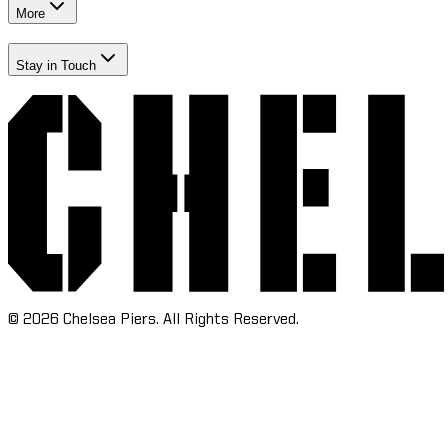
More​​​​‌ ‍ ​‍​‍‌‍ ‌ ​‍‌‍‍‌‌‍‌ ‌‍‍‌‌‍ ‍​‍​‍​ ‍‍​‍​‍‌ ​ ‌‍​‌‌‍ ‍‌‍‍‌‌ ‌​‌ ‍‌​‍ ‍‌‍‍‌‌‍ ​‍​‍​‍ ​​‍​‍‌‍‍​‌ ​‍‌‍‌‌‌‍‌‍​‍​‍​ ‍‍​‍​‍‌‍‍​‌ ‌​‌ ‌​‌ ​​‌ ​ ​ ‍‍​‍ ​‍ ‌‍​ ‌‍‍​‌‍‌‌‌‍ ​‌ ​ ‌‍‌‌‌‍​‌‌ ​​‌‍‍‌‌‍‌‌‌ ​‍‌ ​ ​‍ ‍‌ ​ ‌‍​‌‌‍ ‍‌‍‍‌‌ ‌​‌ ‍‌​‍ ‍‌ ​ ‌ ‌​‌ ‌‌‌‍‌​‌‍‍‌‌‍ ​‍ ‌‍‍‌‌‍ ‍‌ ‌​‌‍‌‌‌‍ ‍‌ ‌​​‍ ‌‍‌‌‌‍‌​‌‍‍‌‌ ‌​​‍ ‌‍ ‌‌‍ ‌‍‌​‌‍‌‌​ ‌‌ ​​‌ ​‍‌‍‌‌‌ ​ ‌‍‌‌‌‍ ‍‌ ‌​‌‍​‌‌ ‌​‌‍‍‌‌‍ ‌‍ ‍​ ‍ ‌‍‍‌‌‍‌​​ ‌‌‍‌‍‌‍ ‌‍ ‌ ‌​‌‍‌‌‌ ​‍​ ‍ ‌ ‌​‌ ‍‌‌ ​​‌‍‌‌​ ‌‌‍‌‍‌‍ ‌‍ ‌ ‌​‌‍‌‌‌ ​‍​ ‍ ‌ ​​‌‍​‌‌ ‌​‌‍‍​​ ‌‌‍​ ‌‍ ‌‍ ​‌ ‌‌‌‍ ‌‌‍ ‍‌ ​ ​‍‌‌​ ‌‌‌​​‍‌‌ ‌‍‍ ‌‍‌‌‌ ‍‌​‍‌‌​ ​ ‌​‌​​‍‌‌​ ​ ‌​‌​​‍‌‌​ ​‍​ ​‍​ ‌‌​ ​ ​ ‌‌​ ‍‌‌‍​ ​ ​‍‌‍‌​​ ‍​‌‍​‌​ ‍​​ ​ ​ ​ ​‍‌‌​ ​‍​ ​‍​‍‌‌​ ‌‌‌​‌​​‍ ‍‌ ‌​‌‍‍‌‌ ‌​‌‍ ​‌‍‌‌​ ‌‍​‍‌‍​‌‌ ​ ‌‍‌‌‌‌‌‌‌ ​‍‌‍ ​​ ‌‌‍‍​‌ ‌​‌ ‌​‌ ​​‌ ​ ​‍‌‌​ ​ ‌​​‌​‍‌‌​ ​‍‌​‌‍​‍‌‌​ ​‍‌​‌‍‌‍​ ‌‍‍​‌‍‌‌‌‍ ​‌ ​ ‌‍‌‌‌‍​‌‌ ​​‌‍‍‌‌‍‌‌‌ ​‍‌ ​ ​‍ ‍‌ ​ ‌‍​‌‌‍ ‍‌‍‍‌‌ ‌​‌ ‍‌​‍ ‍‌ ​ ‌ ‌​‌ ‌‌‌‍‌​‌‍‍‌‌‍ ​‍‌‍‌‍‍‌‌‍‌​​ ‌‌‍‌‍‌‍ ‌‍ ‌ ‌​‌‍‌‌‌ ​‍​‍‌‍‌ ‌​‌ ‍‌‌ ​​‌‍‌‌​ ‌‌‍‌‍‌‍ ‌‍ ‌ ‌​‌‍‌‌‌ ​‍​‍‌‍‌ ​​‌‍​‌‌ ‌​‌‍‍​​ ‌‌‍​ ‌‍ ‌‍ ​‌ ‌‌‌‍ ‌‌‍ ‍‌ ​ ​‍‌‌​ ‌‌‌​​‍‌‌ ‌‍‍ ‌‍‌‌‌ ‍‌​‍‌‌​ ​ ‌​‌​​‍‌‌​ ​ ‌​‌​​‍‌‌​ ​‍​ ​‍​ ‌‌​ ​ ​ ‌‌​ ‍‌‌‍​ ​ ​‍‌‍‌​​ ‍​‌‍​‌​ ‍​​ ​ ​ ​ ​‍‌‌​ ​‍​ ​‍​‍‌‌​ ‌‌‌​‌​​‍ ‍‌ ‌​‌‍‍‌‌ ‌​‌‍ ​‌‍‌‌​‍‌‍‌ ​​‌‍‌‌‌ ​‍‌ ​ ‌ ​​‌‍‌‌‌‍​ ‌ ‌​‌‍‍‌‌ ‌‍‌‍‌‌​ ‌‌ ​​‌ ‌‌‌‍​‍‌‍ ​‌‍‍‌‌ ​ ‌‍‍​‌‍‌‌‌‍‌​​‍​‍‌ ‌
Stay in Touch​​​​‌ ‍ ​‍​‍‌‍ ‌ ​‍‌‍‍‌‌‍‌ ‌‍‍‌‌‍ ‍​‍​‍​ ‍‍​‍​‍‌ ​ ‌‍​‌‌‍ ‍‌‍‍‌‌ ‌​‌ ‍‌​‍ ‍‌‍‍‌‌‍ ​‍​‍​‍ ​​‍​‍‌‍‍​‌ ​‍‌‍‌‌‌‍‌‍​‍​‍​ ‍‍​‍​‍‌‍‍​‌ ‌​‌ ‌​‌ ​​‌ ​ ​ ‍‍​‍ ​‍ ‌‍​ ‌‍‍​‌‍‌‌‌‍ ​‌ ​ ‌‍‌‌‌‍​‌‌ ​​‌‍‍‌‌‍‌‌‌ ​‍‌ ​ ​‍ ‍‌ ​ ‌‍​‌‌‍ ‍‌‍‍‌‌ ‌​‌ ‍‌​‍ ‍‌ ​ ‌ ‌​‌ ‌‌‌‍‌​‌‍‍‌‌‍ ​‍ ‌‍‍‌‌‍ ‍‌ ‌​‌‍‌‌‌‍ ‍‌ ‌​​‍ ‌‍‌‌‌‍‌​‌‍‍‌‌ ‌​​‍ ‌‍ ‌‌‍ ‌‍‌​‌‍‌‌​ ‌‌ ​​‌ ​‍‌‍‌‌‌ ​ ‌‍‌‌‌‍ ‍‌ ‌​‌‍​‌‌ ‌​‌‍‍‌‌‍ ‌‍ ‍​ ‍ ‌‍‍‌‌‍‌​​ ‌‌‍‌‍‌‍ ‌‍ ‌ ‌​‌‍‌‌‌ ​‍​ ‍ ‌ ‌​‌ ‍‌‌ ​​‌‍‌‌​ ‌‌‍‌‍‌‍ ‌‍ ‌ ‌​‌‍‌‌‌ ​‍​ ‍ ‌ ​​‌‍​‌‌ ‌​‌‍‍​​ ‌‌‍​ ‌‍ ‌‍ ​‌ ‌‌‌‍ ‌‌‍ ‍‌ ​ ​‍‌‌​ ‌‌‌​​‍‌‌ ‌‍‍ ‌‍‌‌‌ ‍‌​‍‌‌​ ​ ‌​‌​​‍‌‌​ ​ ‌​‌​​‍‌‌​ ​‍​ ​‍​ ‍​‌‍​‍‌‍‌​​ ​‌‌‍​‍‌‍‌‌‌‍‌‌‌‍‌​‌‍​‌​ ​‍‌‍‌‌‌‍​‌​‍‌‌​ ​‍​ ​‍​‍‌‌​ ‌‌‌​‌​​‍ ‍‌ ‌​‌‍‍‌‌ ‌​‌‍ ​‌‍‌‌​ ‌‍​‍‌‍​‌‌ ​ ‌‍‌‌‌‌‌‌‌ ​‍‌‍ ​​ ‌‌‍‍​‌ ‌​‌ ‌​‌ ​​‌ ​ ​‍‌‌​ ​ ‌​​‌​‍‌‌​ ​‍‌​‌‍​‍‌‌​ ​‍‌​‌‍‌‍​ ‌‍‍​‌‍‌‌‌‍ ​‌ ​ ‌‍‌‌‌‍​‌‌ ​​‌‍‍‌‌‍‌‌‌ ​‍‌ ​ ​‍ ‍‌ ​ ‌‍​‌‌‍ ‍‌‍‍‌‌ ‌​‌ ‍‌​‍ ‍‌ ​ ‌ ‌​‌ ‌‌‌‍‌​‌‍‍‌‌‍ ​‍‌‍‌‍‍‌‌‍‌​​ ‌‌‍‌‍‌‍ ‌‍ ‌ ‌​‌‍‌‌‌ ​‍​‍‌‍‌ ‌​‌ ‍‌‌ ​​‌‍‌‌​ ‌‌‍‌‍‌‍ ‌‍ ‌ ‌​‌‍‌‌‌ ​‍​‍‌‍‌ ​​‌‍​‌‌ ‌​‌‍‍​​ ‌‌‍​ ‌‍ ‌‍ ​‌ ‌‌‌‍ ‌‌‍ ‍‌ ​ ​‍‌‌​ ‌‌‌​​‍‌‌ ‌‍‍ ‌‍‌‌‌ ‍‌​‍‌‌​ ​ ‌​‌​​‍‌‌​ ​ ‌​‌​​‍‌‌​ ​‍​ ​‍​ ‍​‌‍​‍‌‍‌​​ ​‌‌‍​‍‌‍‌‌‌‍‌‌‌‍‌​‌‍​‌​ ​‍‌‍‌‌‌‍​‌​‍‌‌​ ​‍​ ​‍​‍‌‌​ ‌‌‌​‌​​‍ ‍‌ ‌​‌‍‍‌‌ ‌​‌‍ ​‌‍‌‌​‍‌‍‌ ​​‌‍‌‌‌ ​‍‌ ​ ‌ ​​‌‍‌‌‌‍​ ‌ ‌​‌‍‍‌‌ ‌‍‌‍‌‌​ ‌‌ ​​‌ ‌‌‌‍​‍‌‍ ​‌‍‍‌‌ ​ ‌‍‍​‌‍‌‌‌‍‌​​‍​‍‌ ‌
©
2026
Chelsea Piers. All Rights Reserved.​​​​‌ ‍ ​‍​‍‌‍ ‌ ​‍‌‍‍‌‌‍‌ ‌‍‍‌‌‍ ‍​‍​‍​ ‍‍​‍​‍‌ ​ ‌‍​‌‌‍ ‍‌‍‍‌‌ ‌​‌ ‍‌​‍ ‍‌‍‍‌‌‍ ​‍​‍​‍ ​​‍​‍‌‍‍​‌ ​‍‌‍‌‌‌‍‌‍​‍​‍​ ‍‍​‍​‍‌‍‍​‌ ‌​‌ ‌​‌ ​​‌ ​ ​ ‍‍​‍ ​‍ ‌‍​ ‌‍‍​‌‍‌‌‌‍ ​‌ ​ ‌‍‌‌‌‍​‌‌ ​​‌‍‍‌‌‍‌‌‌ ​‍‌ ​ ​‍ ‍‌ ​ ‌‍​‌‌‍ ‍‌‍‍‌‌ ‌​‌ ‍‌​‍ ‍‌ ​ ‌ ‌​‌ ‌‌‌‍‌​‌‍‍‌‌‍ ​‍ ‌‍‍‌‌‍ ‍‌ ‌​‌‍‌‌‌‍ ‍‌ ‌​​‍ ‌‍‌‌‌‍‌​‌‍‍‌‌ ‌​​‍ ‌‍ ‌‌‍ ‌‍‌​‌‍‌‌​ ‌‌ ​​‌ ​‍‌‍‌‌‌ ​ ‌‍‌‌‌‍ ‍‌ ‌​‌‍​‌‌ ‌​‌‍‍‌‌‍ ‌‍ ‍​ ‍ ‌‍‍‌‌‍‌​​ ‌‌‍‌‍‌‍ ‌‍ ‌ ‌​‌‍‌‌‌ ​‍​ ‍ ‌ ‌​‌ ‍‌‌ ​​‌‍‌‌​ ‌‌‍‌‍‌‍ ‌‍ ‌ ‌​‌‍‌‌‌ ​‍​ ‍ ‌ ​​‌‍​‌‌ ‌​‌‍‍​​ ‌‌ ​ ‌ ‌‌‌‍​‍‌ ‌​‌‍‍‌‌ ‌​‌‍ ​‌‍‌‌​ ‌‍​‍‌‍​‌‌ ​ ‌‍‌‌‌‌‌‌‌ ​‍‌‍ ​​ ‌‌‍‍​‌ ‌​‌ ‌​‌ ​​‌ ​ ​‍‌‌​ ​ ‌​​‌​‍‌‌​ ​‍‌​‌‍​‍‌‌​ ​‍‌​‌‍‌‍​ ‌‍‍​‌‍‌‌‌‍ ​‌ ​ ‌‍‌‌‌‍​‌‌ ​​‌‍‍‌‌‍‌‌‌ ​‍‌ ​ ​‍ ‍‌ ​ ‌‍​‌‌‍ ‍‌‍‍‌‌ ‌​‌ ‍‌​‍ ‍‌ ​ ‌ ‌​‌ ‌‌‌‍‌​‌‍‍‌‌‍ ​‍‌‍‌‍‍‌‌‍‌​​ ‌‌‍‌‍‌‍ ‌‍ ‌ ‌​‌‍‌‌‌ ​‍​‍‌‍‌ ‌​‌ ‍‌‌ ​​‌‍‌‌​ ‌‌‍‌‍‌‍ ‌‍ ‌ ‌​‌‍‌‌‌ ​‍​‍‌‍‌ ​​‌‍​‌‌ ‌​‌‍‍​​ ‌‌ ​ ‌ ‌‌‌‍​‍‌ ‌​‌‍‍‌‌ ‌​‌‍ ​‌‍‌‌​‍‌‍‌ ​​‌‍‌‌‌ ​‍‌ ​ ‌ ​​‌‍‌‌‌‍​ ‌ ‌​‌‍‍‌‌ ‌‍‌‍‌‌​ ‌‌ ​​‌ ‌‌‌‍​‍‌‍ ​‌‍‍‌‌ ​ ‌‍‍​‌‍‌‌‌‍‌​​‍​‍‌ ‌