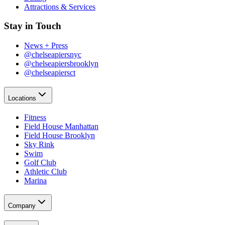
Attractions & Services​​​​‌ ‍ ​‍​‍‌‍ ‌ ​‍‌‍‍‌‌‍‌ ‌‍‍‌‌‍ ‍​‍​‍​ ‍‍​‍​‍‌ ​ ‌‍​‌‌‍ ‍‌‍‍‌‌ ‌​‌ ‍‌​‍ ‍‌‍‍‌‌‍ ​‍​‍​‍ ​​‍​‍‌‍‍​‌ ​‍‌‍‌‌‌‍‌‍​‍​‍​ ‍‍​‍​‍‌‍‍​‌ ‌​‌ ‌​‌ ​​‌ ​ ​ ‍‍​‍ ​‍ ‌‍​ ‌‍‍​‌‍‌‌‌‍ ​‌ ​ ‌‍‌‌‌‍​‌‌ ​​‌‍‍‌‌‍‌‌‌ ​‍‌ ​ ​‍ ‍‌ ​ ‌‍​‌‌‍ ‍‌‍‍‌‌ ‌​‌ ‍‌​‍ ‍‌ ​ ‌ ‌​‌ ‌‌‌‍‌​‌‍‍‌‌‍ ​‍ ‌‍‍‌‌‍ ‍‌ ‌​‌‍‌‌‌‍ ‍‌ ‌​​‍ ‌‍‌‌‌‍‌​‌‍‍‌‌ ‌​​‍ ‌‍ ‌‌‍ ‌‍‌​‌‍‌‌​ ‌‌ ​​‌ ​‍‌‍‌‌‌ ​ ‌‍‌‌‌‍ ‍‌ ‌​‌‍​‌‌ ‌​‌‍‍‌‌‍ ‌‍ ‍​ ‍ ‌‍‍‌‌‍‌​​ ‌‌‍‌‍‌‍ ‌‍ ‌ ‌​‌‍‌‌‌ ​‍​ ‍ ‌ ‌​‌ ‍‌‌ ​​‌‍‌‌​ ‌‌‍‌‍‌‍ ‌‍ ‌ ‌​‌‍‌‌‌ ​‍​ ‍ ‌ ​​‌‍​‌‌ ‌​‌‍‍​​ ‌‌‍​ ‌‍ ‌‍ ​‌ ‌‌‌‍ ‌‌‍ ‍‌ ​ ​‍‌‌​ ‌‌‌​​‍‌‌ ‌‍‍ ‌‍‌‌‌ ‍‌​‍‌‌​ ​ ‌​‌​​‍‌‌​ ​ ‌​‌​​‍‌‌​ ​‍​ ​‍​ ‌‌​ ​ ​ ‌‌​ ‍‌‌‍​ ​ ​‍‌‍‌​​ ‍​‌‍​‌​ ‍​​ ​ ​ ​ ​‍‌‌​ ​‍​ ​‍​‍‌‌​ ‌‌‌​‌​​‍ ‍‌‍ ​‌‍‍‌‌‍ ‍‌‍‍ ‌ ​ ​‍‌‌​ ‌‌‌​​‍‌‌ ‌‍‍ ‌‍‌‌‌ ‍‌​‍‌‌​ ​ ‌​‌​​‍‌‌​ ​ ‌​‌​​‍‌‌​ ​‍​ ​‍​ ​​​ ​ ​ ‍‌​ ‍‌​ ​‍​ ‌​‌‍​‍​ ‌ ​ ​‍​ ‌ ‌‍​‍‌‍‌​​‍‌‌​ ​‍​ ​‍​‍‌‌​ ‌‌‌​‌​​‍ ‍‌‍ ‍‌‍​‌‌‍ ‌‌‍‌‌​ ‌‍​‍‌‍​‌‌ ​ ‌‍‌‌‌‌‌‌‌ ​‍‌‍ ​​ ‌‌‍‍​‌ ‌​‌ ‌​‌ ​​‌ ​ ​‍‌‌​ ​ ‌​​‌​‍‌‌​ ​‍‌​‌‍​‍‌‌​ ​‍‌​‌‍‌‍​ ‌‍‍​‌‍‌‌‌‍ ​‌ ​ ‌‍‌‌‌‍​‌‌ ​​‌‍‍‌‌‍‌‌‌ ​‍‌ ​ ​‍ ‍‌ ​ ‌‍​‌‌‍ ‍‌‍‍‌‌ ‌​‌ ‍‌​‍ ‍‌ ​ ‌ ‌​‌ ‌‌‌‍‌​‌‍‍‌‌‍ ​‍‌‍‌‍‍‌‌‍‌​​ ‌‌‍‌‍‌‍ ‌‍ ‌ ‌​‌‍‌‌‌ ​‍​‍‌‍‌ ‌​‌ ‍‌‌ ​​‌‍‌‌​ ‌‌‍‌‍‌‍ ‌‍ ‌ ‌​‌‍‌‌‌ ​‍​‍‌‍‌ ​​‌‍​‌‌ ‌​‌‍‍​​ ‌‌‍​ ‌‍ ‌‍ ​‌ ‌‌‌‍ ‌‌‍ ‍‌ ​ ​‍‌‌​ ‌‌‌​​‍‌‌ ‌‍‍ ‌‍‌‌‌ ‍‌​‍‌‌​ ​ ‌​‌​​‍‌‌​ ​ ‌​‌​​‍‌‌​ ​‍​ ​‍​ ‌‌​ ​ ​ ‌‌​ ‍‌‌‍​ ​ ​‍‌‍‌​​ ‍​‌‍​‌​ ‍​​ ​ ​ ​ ​‍‌‌​ ​‍​ ​‍​‍‌‌​ ‌‌‌​‌​​‍ ‍‌‍ ​‌‍‍‌‌‍ ‍‌‍‍ ‌ ​ ​‍‌‌​ ‌‌‌​​‍‌‌ ‌‍‍ ‌‍‌‌‌ ‍‌​‍‌‌​ ​ ‌​‌​​‍‌‌​ ​ ‌​‌​​‍‌‌​ ​‍​ ​‍​ ​​​ ​ ​ ‍‌​ ‍‌​ ​‍​ ‌​‌‍​‍​ ‌ ​ ​‍​ ‌ ‌‍​‍‌‍‌​​‍‌‌​ ​‍​ ​‍​‍‌‌​ ‌‌‌​‌​​‍ ‍‌‍ ‍‌‍​‌‌‍ ‌‌‍‌‌​‍‌‍‌ ​​‌‍‌‌‌ ​‍‌ ​ ‌ ​​‌‍‌‌‌‍​ ‌ ‌​‌‍‍‌‌ ‌‍‌‍‌‌​ ‌‌ ​​‌ ‌‌‌‍​‍‌‍ ​‌‍‍‌‌ ​ ‌‍‍​‌‍‌‌‌‍‌​​‍​‍‌ ‌
Stay in Touch​​​​‌ ‍ ​‍​‍‌‍ ‌ ​‍‌‍‍‌‌‍‌ ‌‍‍‌‌‍ ‍​‍​‍​ ‍‍​‍​‍‌ ​ ‌‍​‌‌‍ ‍‌‍‍‌‌ ‌​‌ ‍‌​‍ ‍‌‍‍‌‌‍ ​‍​‍​‍ ​​‍​‍‌‍‍​‌ ​‍‌‍‌‌‌‍‌‍​‍​‍​ ‍‍​‍​‍‌‍‍​‌ ‌​‌ ‌​‌ ​​‌ ​ ​ ‍‍​‍ ​‍ ‌‍​ ‌‍‍​‌‍‌‌‌‍ ​‌ ​ ‌‍‌‌‌‍​‌‌ ​​‌‍‍‌‌‍‌‌‌ ​‍‌ ​ ​‍ ‍‌ ​ ‌‍​‌‌‍ ‍‌‍‍‌‌ ‌​‌ ‍‌​‍ ‍‌ ​ ‌ ‌​‌ ‌‌‌‍‌​‌‍‍‌‌‍ ​‍ ‌‍‍‌‌‍ ‍‌ ‌​‌‍‌‌‌‍ ‍‌ ‌​​‍ ‌‍‌‌‌‍‌​‌‍‍‌‌ ‌​​‍ ‌‍ ‌‌‍ ‌‍‌​‌‍‌‌​ ‌‌ ​​‌ ​‍‌‍‌‌‌ ​ ‌‍‌‌‌‍ ‍‌ ‌​‌‍​‌‌ ‌​‌‍‍‌‌‍ ‌‍ ‍​ ‍ ‌‍‍‌‌‍‌​​ ‌‌‍‌‍‌‍ ‌‍ ‌ ‌​‌‍‌‌‌ ​‍​ ‍ ‌ ‌​‌ ‍‌‌ ​​‌‍‌‌​ ‌‌‍‌‍‌‍ ‌‍ ‌ ‌​‌‍‌‌‌ ​‍​ ‍ ‌ ​​‌‍​‌‌ ‌​‌‍‍​​ ‌‌‍​ ‌‍ ‌‍ ​‌ ‌‌‌‍ ‌‌‍ ‍‌ ​ ​‍‌‌​ ‌‌‌​​‍‌‌ ‌‍‍ ‌‍‌‌‌ ‍‌​‍‌‌​ ​ ‌​‌​​‍‌‌​ ​ ‌​‌​​‍‌‌​ ​‍​ ​‍​ ‍​‌‍​‍‌‍‌​​ ​‌‌‍​‍‌‍‌‌‌‍‌‌‌‍‌​‌‍​‌​ ​‍‌‍‌‌‌‍​‌​‍‌‌​ ​‍​ ​‍​‍‌‌​ ‌‌‌​‌​​‍ ‍‌ ‌​‌‍‍‌‌ ‌​‌‍ ​‌‍‌‌​ ‌‍​‍‌‍​‌‌ ​ ‌‍‌‌‌‌‌‌‌ ​‍‌‍ ​​ ‌‌‍‍​‌ ‌​‌ ‌​‌ ​​‌ ​ ​‍‌‌​ ​ ‌​​‌​‍‌‌​ ​‍‌​‌‍​‍‌‌​ ​‍‌​‌‍‌‍​ ‌‍‍​‌‍‌‌‌‍ ​‌ ​ ‌‍‌‌‌‍​‌‌ ​​‌‍‍‌‌‍‌‌‌ ​‍‌ ​ ​‍ ‍‌ ​ ‌‍​‌‌‍ ‍‌‍‍‌‌ ‌​‌ ‍‌​‍ ‍‌ ​ ‌ ‌​‌ ‌‌‌‍‌​‌‍‍‌‌‍ ​‍‌‍‌‍‍‌‌‍‌​​ ‌‌‍‌‍‌‍ ‌‍ ‌ ‌​‌‍‌‌‌ ​‍​‍‌‍‌ ‌​‌ ‍‌‌ ​​‌‍‌‌​ ‌‌‍‌‍‌‍ ‌‍ ‌ ‌​‌‍‌‌‌ ​‍​‍‌‍‌ ​​‌‍​‌‌ ‌​‌‍‍​​ ‌‌‍​ ‌‍ ‌‍ ​‌ ‌‌‌‍ ‌‌‍ ‍‌ ​ ​‍‌‌​ ‌‌‌​​‍‌‌ ‌‍‍ ‌‍‌‌‌ ‍‌​‍‌‌​ ​ ‌​‌​​‍‌‌​ ​ ‌​‌​​‍‌‌​ ​‍​ ​‍​ ‍​‌‍​‍‌‍‌​​ ​‌‌‍​‍‌‍‌‌‌‍‌‌‌‍‌​‌‍​‌​ ​‍‌‍‌‌‌‍​‌​‍‌‌​ ​‍​ ​‍​‍‌‌​ ‌‌‌​‌​​‍ ‍‌ ‌​‌‍‍‌‌ ‌​‌‍ ​‌‍‌‌​‍‌‍‌ ​​‌‍‌‌‌ ​‍‌ ​ ‌ ​​‌‍‌‌‌‍​ ‌ ‌​‌‍‍‌‌ ‌‍‌‍‌‌​ ‌‌ ​​‌ ‌‌‌‍​‍‌‍ ​‌‍‍‌‌ ​ ‌‍‍​‌‍‌‌‌‍‌​​‍​‍‌ ‌
News + Press​​​​‌ ‍ ​‍​‍‌‍ ‌ ​‍‌‍‍‌‌‍‌ ‌‍‍‌‌‍ ‍​‍​‍​ ‍‍​‍​‍‌ ​ ‌‍​‌‌‍ ‍‌‍‍‌‌ ‌​‌ ‍‌​‍ ‍‌‍‍‌‌‍ ​‍​‍​‍ ​​‍​‍‌‍‍​‌ ​‍‌‍‌‌‌‍‌‍​‍​‍​ ‍‍​‍​‍‌‍‍​‌ ‌​‌ ‌​‌ ​​‌ ​ ​ ‍‍​‍ ​‍ ‌‍​ ‌‍‍​‌‍‌‌‌‍ ​‌ ​ ‌‍‌‌‌‍​‌‌ ​​‌‍‍‌‌‍‌‌‌ ​‍‌ ​ ​‍ ‍‌ ​ ‌‍​‌‌‍ ‍‌‍‍‌‌ ‌​‌ ‍‌​‍ ‍‌ ​ ‌ ‌​‌ ‌‌‌‍‌​‌‍‍‌‌‍ ​‍ ‌‍‍‌‌‍ ‍‌ ‌​‌‍‌‌‌‍ ‍‌ ‌​​‍ ‌‍‌‌‌‍‌​‌‍‍‌‌ ‌​​‍ ‌‍ ‌‌‍ ‌‍‌​‌‍‌‌​ ‌‌ ​​‌ ​‍‌‍‌‌‌ ​ ‌‍‌‌‌‍ ‍‌ ‌​‌‍​‌‌ ‌​‌‍‍‌‌‍ ‌‍ ‍​ ‍ ‌‍‍‌‌‍‌​​ ‌‌‍‌‍‌‍ ‌‍ ‌ ‌​‌‍‌‌‌ ​‍​ ‍ ‌ ‌​‌ ‍‌‌ ​​‌‍‌‌​ ‌‌‍‌‍‌‍ ‌‍ ‌ ‌​‌‍‌‌‌ ​‍​ ‍ ‌ ​​‌‍​‌‌ ‌​‌‍‍​​ ‌‌‍​ ‌‍ ‌‍ ​‌ ‌‌‌‍ ‌‌‍ ‍‌ ​ ​‍‌‌​ ‌‌‌​​‍‌‌ ‌‍‍ ‌‍‌‌‌ ‍‌​‍‌‌​ ​ ‌​‌​​‍‌‌​ ​ ‌​‌​​‍‌‌​ ​‍​ ​‍​ ‍​‌‍​‍‌‍‌​​ ​‌‌‍​‍‌‍‌‌‌‍‌‌‌‍‌​‌‍​‌​ ​‍‌‍‌‌‌‍​‌​‍‌‌​ ​‍​ ​‍​‍‌‌​ ‌‌‌​‌​​‍ ‍‌‍ ​‌‍‍‌‌‍ ‍‌‍‍ ‌ ​ ​‍‌‌​ ‌‌‌​​‍‌‌ ‌‍‍ ‌‍‌‌‌ ‍‌​‍‌‌​ ​ ‌​‌​​‍‌‌​ ​ ‌​‌​​‍‌‌​ ​‍​ ​‍‌‍‌‍​ ‌‌​ ​‍​ ‍‌‌‍​‌‌‍‌​​ ‍​‌‍​‍​ ‍‌​ ​‍​ ‌​​ ​ ​‍‌‌​ ​‍​ ​‍​‍‌‌​ ‌‌‌​‌​​‍ ‍‌‍ ‍‌‍​‌‌‍ ‌‌‍‌‌​ ‌‍​‍‌‍​‌‌ ​ ‌‍‌‌‌‌‌‌‌ ​‍‌‍ ​​ ‌‌‍‍​‌ ‌​‌ ‌​‌ ​​‌ ​ ​‍‌‌​ ​ ‌​​‌​‍‌‌​ ​‍‌​‌‍​‍‌‌​ ​‍‌​‌‍‌‍​ ‌‍‍​‌‍‌‌‌‍ ​‌ ​ ‌‍‌‌‌‍​‌‌ ​​‌‍‍‌‌‍‌‌‌ ​‍‌ ​ ​‍ ‍‌ ​ ‌‍​‌‌‍ ‍‌‍‍‌‌ ‌​‌ ‍‌​‍ ‍‌ ​ ‌ ‌​‌ ‌‌‌‍‌​‌‍‍‌‌‍ ​‍‌‍‌‍‍‌‌‍‌​​ ‌‌‍‌‍‌‍ ‌‍ ‌ ‌​‌‍‌‌‌ ​‍​‍‌‍‌ ‌​‌ ‍‌‌ ​​‌‍‌‌​ ‌‌‍‌‍‌‍ ‌‍ ‌ ‌​‌‍‌‌‌ ​‍​‍‌‍‌ ​​‌‍​‌‌ ‌​‌‍‍​​ ‌‌‍​ ‌‍ ‌‍ ​‌ ‌‌‌‍ ‌‌‍ ‍‌ ​ ​‍‌‌​ ‌‌‌​​‍‌‌ ‌‍‍ ‌‍‌‌‌ ‍‌​‍‌‌​ ​ ‌​‌​​‍‌‌​ ​ ‌​‌​​‍‌‌​ ​‍​ ​‍​ ‍​‌‍​‍‌‍‌​​ ​‌‌‍​‍‌‍‌‌‌‍‌‌‌‍‌​‌‍​‌​ ​‍‌‍‌‌‌‍​‌​‍‌‌​ ​‍​ ​‍​‍‌‌​ ‌‌‌​‌​​‍ ‍‌‍ ​‌‍‍‌‌‍ ‍‌‍‍ ‌ ​ ​‍‌‌​ ‌‌‌​​‍‌‌ ‌‍‍ ‌‍‌‌‌ ‍‌​‍‌‌​ ​ ‌​‌​​‍‌‌​ ​ ‌​‌​​‍‌‌​ ​‍​ ​‍‌‍‌‍​ ‌‌​ ​‍​ ‍‌‌‍​‌‌‍‌​​ ‍​‌‍​‍​ ‍‌​ ​‍​ ‌​​ ​ ​‍‌‌​ ​‍​ ​‍​‍‌‌​ ‌‌‌​‌​​‍ ‍‌‍ ‍‌‍​‌‌‍ ‌‌‍‌‌​‍‌‍‌ ​​‌‍‌‌‌ ​‍‌ ​ ‌ ​​‌‍‌‌‌‍​ ‌ ‌​‌‍‍‌‌ ‌‍‌‍‌‌​ ‌‌ ​​‌ ‌‌‌‍​‍‌‍ ​‌‍‍‌‌ ​ ‌‍‍​‌‍‌‌‌‍‌​​‍​‍‌ ‌
@chelseapiersnyc​​​​‌ ‍ ​‍​‍‌‍ ‌ ​‍‌‍‍‌‌‍‌ ‌‍‍‌‌‍ ‍​‍​‍​ ‍‍​‍​‍‌ ​ ‌‍​‌‌‍ ‍‌‍‍‌‌ ‌​‌ ‍‌​‍ ‍‌‍‍‌‌‍ ​‍​‍​‍ ​​‍​‍‌‍‍​‌ ​‍‌‍‌‌‌‍‌‍​‍​‍​ ‍‍​‍​‍‌‍‍​‌ ‌​‌ ‌​‌ ​​‌ ​ ​ ‍‍​‍ ​‍ ‌‍​ ‌‍‍​‌‍‌‌‌‍ ​‌ ​ ‌‍‌‌‌‍​‌‌ ​​‌‍‍‌‌‍‌‌‌ ​‍‌ ​ ​‍ ‍‌ ​ ‌‍​‌‌‍ ‍‌‍‍‌‌ ‌​‌ ‍‌​‍ ‍‌ ​ ‌ ‌​‌ ‌‌‌‍‌​‌‍‍‌‌‍ ​‍ ‌‍‍‌‌‍ ‍‌ ‌​‌‍‌‌‌‍ ‍‌ ‌​​‍ ‌‍‌‌‌‍‌​‌‍‍‌‌ ‌​​‍ ‌‍ ‌‌‍ ‌‍‌​‌‍‌‌​ ‌‌ ​​‌ ​‍‌‍‌‌‌ ​ ‌‍‌‌‌‍ ‍‌ ‌​‌‍​‌‌ ‌​‌‍‍‌‌‍ ‌‍ ‍​ ‍ ‌‍‍‌‌‍‌​​ ‌‌‍‌‍‌‍ ‌‍ ‌ ‌​‌‍‌‌‌ ​‍​ ‍ ‌ ‌​‌ ‍‌‌ ​​‌‍‌‌​ ‌‌‍‌‍‌‍ ‌‍ ‌ ‌​‌‍‌‌‌ ​‍​ ‍ ‌ ​​‌‍​‌‌ ‌​‌‍‍​​ ‌‌‍​ ‌‍ ‌‍ ​‌ ‌‌‌‍ ‌‌‍ ‍‌ ​ ​‍‌‌​ ‌‌‌​​‍‌‌ ‌‍‍ ‌‍‌‌‌ ‍‌​‍‌‌​ ​ ‌​‌​​‍‌‌​ ​ ‌​‌​​‍‌‌​ ​‍​ ​‍​ ‍​‌‍​‍‌‍‌​​ ​‌‌‍​‍‌‍‌‌‌‍‌‌‌‍‌​‌‍​‌​ ​‍‌‍‌‌‌‍​‌​‍‌‌​ ​‍​ ​‍​‍‌‌​ ‌‌‌​‌​​‍ ‍‌‍ ​‌‍‍‌‌‍ ‍‌‍‍ ‌ ​ ​‍‌‌​ ‌‌‌​​‍‌‌ ‌‍‍ ‌‍‌‌‌ ‍‌​‍‌‌​ ​ ‌​‌​​‍‌‌​ ​ ‌​‌​​‍‌‌​ ​‍​ ​‍​ ‌​​ ​ ​ ​​‌‍‌‌‌‍​ ‌‍​‌​ ​​​ ‌​‌‍‌‌‌‍‌‍​ ‌​​ ‍‌​‍‌‌​ ​‍​ ​‍​‍‌‌​ ‌‌‌​‌​​‍ ‍‌‍ ‍‌‍​‌‌‍ ‌‌‍‌‌​ ‌‍​‍‌‍​‌‌ ​ ‌‍‌‌‌‌‌‌‌ ​‍‌‍ ​​ ‌‌‍‍​‌ ‌​‌ ‌​‌ ​​‌ ​ ​‍‌‌​ ​ ‌​​‌​‍‌‌​ ​‍‌​‌‍​‍‌‌​ ​‍‌​‌‍‌‍​ ‌‍‍​‌‍‌‌‌‍ ​‌ ​ ‌‍‌‌‌‍​‌‌ ​​‌‍‍‌‌‍‌‌‌ ​‍‌ ​ ​‍ ‍‌ ​ ‌‍​‌‌‍ ‍‌‍‍‌‌ ‌​‌ ‍‌​‍ ‍‌ ​ ‌ ‌​‌ ‌‌‌‍‌​‌‍‍‌‌‍ ​‍‌‍‌‍‍‌‌‍‌​​ ‌‌‍‌‍‌‍ ‌‍ ‌ ‌​‌‍‌‌‌ ​‍​‍‌‍‌ ‌​‌ ‍‌‌ ​​‌‍‌‌​ ‌‌‍‌‍‌‍ ‌‍ ‌ ‌​‌‍‌‌‌ ​‍​‍‌‍‌ ​​‌‍​‌‌ ‌​‌‍‍​​ ‌‌‍​ ‌‍ ‌‍ ​‌ ‌‌‌‍ ‌‌‍ ‍‌ ​ ​‍‌‌​ ‌‌‌​​‍‌‌ ‌‍‍ ‌‍‌‌‌ ‍‌​‍‌‌​ ​ ‌​‌​​‍‌‌​ ​ ‌​‌​​‍‌‌​ ​‍​ ​‍​ ‍​‌‍​‍‌‍‌​​ ​‌‌‍​‍‌‍‌‌‌‍‌‌‌‍‌​‌‍​‌​ ​‍‌‍‌‌‌‍​‌​‍‌‌​ ​‍​ ​‍​‍‌‌​ ‌‌‌​‌​​‍ ‍‌‍ ​‌‍‍‌‌‍ ‍‌‍‍ ‌ ​ ​‍‌‌​ ‌‌‌​​‍‌‌ ‌‍‍ ‌‍‌‌‌ ‍‌​‍‌‌​ ​ ‌​‌​​‍‌‌​ ​ ‌​‌​​‍‌‌​ ​‍​ ​‍​ ‌​​ ​ ​ ​​‌‍‌‌‌‍​ ‌‍​‌​ ​​​ ‌​‌‍‌‌‌‍‌‍​ ‌​​ ‍‌​‍‌‌​ ​‍​ ​‍​‍‌‌​ ‌‌‌​‌​​‍ ‍‌‍ ‍‌‍​‌‌‍ ‌‌‍‌‌​‍‌‍‌ ​​‌‍‌‌‌ ​‍‌ ​ ‌ ​​‌‍‌‌‌‍​ ‌ ‌​‌‍‍‌‌ ‌‍‌‍‌‌​ ‌‌ ​​‌ ‌‌‌‍​‍‌‍ ​‌‍‍‌‌ ​ ‌‍‍​‌‍‌‌‌‍‌​​‍​‍‌ ‌
@chelseapiersbrooklyn​​​​‌ ‍ ​‍​‍‌‍ ‌ ​‍‌‍‍‌‌‍‌ ‌‍‍‌‌‍ ‍​‍​‍​ ‍‍​‍​‍‌ ​ ‌‍​‌‌‍ ‍‌‍‍‌‌ ‌​‌ ‍‌​‍ ‍‌‍‍‌‌‍ ​‍​‍​‍ ​​‍​‍‌‍‍​‌ ​‍‌‍‌‌‌‍‌‍​‍​‍​ ‍‍​‍​‍‌‍‍​‌ ‌​‌ ‌​‌ ​​‌ ​ ​ ‍‍​‍ ​‍ ‌‍​ ‌‍‍​‌‍‌‌‌‍ ​‌ ​ ‌‍‌‌‌‍​‌‌ ​​‌‍‍‌‌‍‌‌‌ ​‍‌ ​ ​‍ ‍‌ ​ ‌‍​‌‌‍ ‍‌‍‍‌‌ ‌​‌ ‍‌​‍ ‍‌ ​ ‌ ‌​‌ ‌‌‌‍‌​‌‍‍‌‌‍ ​‍ ‌‍‍‌‌‍ ‍‌ ‌​‌‍‌‌‌‍ ‍‌ ‌​​‍ ‌‍‌‌‌‍‌​‌‍‍‌‌ ‌​​‍ ‌‍ ‌‌‍ ‌‍‌​‌‍‌‌​ ‌‌ ​​‌ ​‍‌‍‌‌‌ ​ ‌‍‌‌‌‍ ‍‌ ‌​‌‍​‌‌ ‌​‌‍‍‌‌‍ ‌‍ ‍​ ‍ ‌‍‍‌‌‍‌​​ ‌‌‍‌‍‌‍ ‌‍ ‌ ‌​‌‍‌‌‌ ​‍​ ‍ ‌ ‌​‌ ‍‌‌ ​​‌‍‌‌​ ‌‌‍‌‍‌‍ ‌‍ ‌ ‌​‌‍‌‌‌ ​‍​ ‍ ‌ ​​‌‍​‌‌ ‌​‌‍‍​​ ‌‌‍​ ‌‍ ‌‍ ​‌ ‌‌‌‍ ‌‌‍ ‍‌ ​ ​‍‌‌​ ‌‌‌​​‍‌‌ ‌‍‍ ‌‍‌‌‌ ‍‌​‍‌‌​ ​ ‌​‌​​‍‌‌​ ​ ‌​‌​​‍‌‌​ ​‍​ ​‍​ ‍​‌‍​‍‌‍‌​​ ​‌‌‍​‍‌‍‌‌‌‍‌‌‌‍‌​‌‍​‌​ ​‍‌‍‌‌‌‍​‌​‍‌‌​ ​‍​ ​‍​‍‌‌​ ‌‌‌​‌​​‍ ‍‌‍ ​‌‍‍‌‌‍ ‍‌‍‍ ‌ ​ ​‍‌‌​ ‌‌‌​​‍‌‌ ‌‍‍ ‌‍‌‌‌ ‍‌​‍‌‌​ ​ ‌​‌​​‍‌‌​ ​ ‌​‌​​‍‌‌​ ​‍​ ​‍​ ​ ​ ‌ ​ ‍​​ ​‌‌‍‌​​ ​‍‌‍‌​‌‍​‍‌‍‌‌​ ‌ ​ ​‍​ ​​​ ‌‍​ ‍‌​ ‌‌​ ​ ​ ​‍​ ‌​‌‍‌‍‌‍‌‍‌‍​‌​ ‌‌​ ‌‌‌‍​‍‌‍​ ‌‍‌‌​ ‌‌‌‍‌‌‌‍​ ‌‍​‌​ ‍​​ ​‍​‍‌‌​ ​‍​ ​‍​‍‌‌​ ‌‌‌​‌​​‍ ‍‌‍ ‍‌‍​‌‌‍ ‌‌‍‌‌​ ‌‍​‍‌‍​‌‌ ​ ‌‍‌‌‌‌‌‌‌ ​‍‌‍ ​​ ‌‌‍‍​‌ ‌​‌ ‌​‌ ​​‌ ​ ​‍‌‌​ ​ ‌​​‌​‍‌‌​ ​‍‌​‌‍​‍‌‌​ ​‍‌​‌‍‌‍​ ‌‍‍​‌‍‌‌‌‍ ​‌ ​ ‌‍‌‌‌‍​‌‌ ​​‌‍‍‌‌‍‌‌‌ ​‍‌ ​ ​‍ ‍‌ ​ ‌‍​‌‌‍ ‍‌‍‍‌‌ ‌​‌ ‍‌​‍ ‍‌ ​ ‌ ‌​‌ ‌‌‌‍‌​‌‍‍‌‌‍ ​‍‌‍‌‍‍‌‌‍‌​​ ‌‌‍‌‍‌‍ ‌‍ ‌ ‌​‌‍‌‌‌ ​‍​‍‌‍‌ ‌​‌ ‍‌‌ ​​‌‍‌‌​ ‌‌‍‌‍‌‍ ‌‍ ‌ ‌​‌‍‌‌‌ ​‍​‍‌‍‌ ​​‌‍​‌‌ ‌​‌‍‍​​ ‌‌‍​ ‌‍ ‌‍ ​‌ ‌‌‌‍ ‌‌‍ ‍‌ ​ ​‍‌‌​ ‌‌‌​​‍‌‌ ‌‍‍ ‌‍‌‌‌ ‍‌​‍‌‌​ ​ ‌​‌​​‍‌‌​ ​ ‌​‌​​‍‌‌​ ​‍​ ​‍​ ‍​‌‍​‍‌‍‌​​ ​‌‌‍​‍‌‍‌‌‌‍‌‌‌‍‌​‌‍​‌​ ​‍‌‍‌‌‌‍​‌​‍‌‌​ ​‍​ ​‍​‍‌‌​ ‌‌‌​‌​​‍ ‍‌‍ ​‌‍‍‌‌‍ ‍‌‍‍ ‌ ​ ​‍‌‌​ ‌‌‌​​‍‌‌ ‌‍‍ ‌‍‌‌‌ ‍‌​‍‌‌​ ​ ‌​‌​​‍‌‌​ ​ ‌​‌​​‍‌‌​ ​‍​ ​‍​ ​ ​ ‌ ​ ‍​​ ​‌‌‍‌​​ ​‍‌‍‌​‌‍​‍‌‍‌‌​ ‌ ​ ​‍​ ​​​ ‌‍​ ‍‌​ ‌‌​ ​ ​ ​‍​ ‌​‌‍‌‍‌‍‌‍‌‍​‌​ ‌‌​ ‌‌‌‍​‍‌‍​ ‌‍‌‌​ ‌‌‌‍‌‌‌‍​ ‌‍​‌​ ‍​​ ​‍​‍‌‌​ ​‍​ ​‍​‍‌‌​ ‌‌‌​‌​​‍ ‍‌‍ ‍‌‍​‌‌‍ ‌‌‍‌‌​‍‌‍‌ ​​‌‍‌‌‌ ​‍‌ ​ ‌ ​​‌‍‌‌‌‍​ ‌ ‌​‌‍‍‌‌ ‌‍‌‍‌‌​ ‌‌ ​​‌ ‌‌‌‍​‍‌‍ ​‌‍‍‌‌ ​ ‌‍‍​‌‍‌‌‌‍‌​​‍​‍‌ ‌
@chelseapiersct​​​​‌ ‍ ​‍​‍‌‍ ‌ ​‍‌‍‍‌‌‍‌ ‌‍‍‌‌‍ ‍​‍​‍​ ‍‍​‍​‍‌ ​ ‌‍​‌‌‍ ‍‌‍‍‌‌ ‌​‌ ‍‌​‍ ‍‌‍‍‌‌‍ ​‍​‍​‍ ​​‍​‍‌‍‍​‌ ​‍‌‍‌‌‌‍‌‍​‍​‍​ ‍‍​‍​‍‌‍‍​‌ ‌​‌ ‌​‌ ​​‌ ​ ​ ‍‍​‍ ​‍ ‌‍​ ‌‍‍​‌‍‌‌‌‍ ​‌ ​ ‌‍‌‌‌‍​‌‌ ​​‌‍‍‌‌‍‌‌‌ ​‍‌ ​ ​‍ ‍‌ ​ ‌‍​‌‌‍ ‍‌‍‍‌‌ ‌​‌ ‍‌​‍ ‍‌ ​ ‌ ‌​‌ ‌‌‌‍‌​‌‍‍‌‌‍ ​‍ ‌‍‍‌‌‍ ‍‌ ‌​‌‍‌‌‌‍ ‍‌ ‌​​‍ ‌‍‌‌‌‍‌​‌‍‍‌‌ ‌​​‍ ‌‍ ‌‌‍ ‌‍‌​‌‍‌‌​ ‌‌ ​​‌ ​‍‌‍‌‌‌ ​ ‌‍‌‌‌‍ ‍‌ ‌​‌‍​‌‌ ‌​‌‍‍‌‌‍ ‌‍ ‍​ ‍ ‌‍‍‌‌‍‌​​ ‌‌‍‌‍‌‍ ‌‍ ‌ ‌​‌‍‌‌‌ ​‍​ ‍ ‌ ‌​‌ ‍‌‌ ​​‌‍‌‌​ ‌‌‍‌‍‌‍ ‌‍ ‌ ‌​‌‍‌‌‌ ​‍​ ‍ ‌ ​​‌‍​‌‌ ‌​‌‍‍​​ ‌‌‍​ ‌‍ ‌‍ ​‌ ‌‌‌‍ ‌‌‍ ‍‌ ​ ​‍‌‌​ ‌‌‌​​‍‌‌ ‌‍‍ ‌‍‌‌‌ ‍‌​‍‌‌​ ​ ‌​‌​​‍‌‌​ ​ ‌​‌​​‍‌‌​ ​‍​ ​‍​ ‍​‌‍​‍‌‍‌​​ ​‌‌‍​‍‌‍‌‌‌‍‌‌‌‍‌​‌‍​‌​ ​‍‌‍‌‌‌‍​‌​‍‌‌​ ​‍​ ​‍​‍‌‌​ ‌‌‌​‌​​‍ ‍‌‍ ​‌‍‍‌‌‍ ‍‌‍‍ ‌ ​ ​‍‌‌​ ‌‌‌​​‍‌‌ ‌‍‍ ‌‍‌‌‌ ‍‌​‍‌‌​ ​ ‌​‌​​‍‌‌​ ​ ‌​‌​​‍‌‌​ ​‍​ ​‍‌‍​‌‌‍‌​​ ‌ ‌‍‌‌‌‍​ ​ ‌‌​ ‌‍​ ‌​​ ​​​ ‌ ‌‍​‍‌‍​‌‌‍‌​​ ‌‍‌‍‌‍​ ‍​​ ‍‌‌‍‌‍‌‍​‍​ ‌‍‌‍​‍​ ​​​ ‌​​ ​ ‌‍‌​‌‍​‍​ ​‌​ ‌‍​ ​ ​ ‌ ​ ​‌​ ‌‍​‍‌‌​ ​‍​ ​‍​‍‌‌​ ‌‌‌​‌​​‍ ‍‌‍ ‍‌‍​‌‌‍ ‌‌‍‌‌​ ‌‍​‍‌‍​‌‌ ​ ‌‍‌‌‌‌‌‌‌ ​‍‌‍ ​​ ‌‌‍‍​‌ ‌​‌ ‌​‌ ​​‌ ​ ​‍‌‌​ ​ ‌​​‌​‍‌‌​ ​‍‌​‌‍​‍‌‌​ ​‍‌​‌‍‌‍​ ‌‍‍​‌‍‌‌‌‍ ​‌ ​ ‌‍‌‌‌‍​‌‌ ​​‌‍‍‌‌‍‌‌‌ ​‍‌ ​ ​‍ ‍‌ ​ ‌‍​‌‌‍ ‍‌‍‍‌‌ ‌​‌ ‍‌​‍ ‍‌ ​ ‌ ‌​‌ ‌‌‌‍‌​‌‍‍‌‌‍ ​‍‌‍‌‍‍‌‌‍‌​​ ‌‌‍‌‍‌‍ ‌‍ ‌ ‌​‌‍‌‌‌ ​‍​‍‌‍‌ ‌​‌ ‍‌‌ ​​‌‍‌‌​ ‌‌‍‌‍‌‍ ‌‍ ‌ ‌​‌‍‌‌‌ ​‍​‍‌‍‌ ​​‌‍​‌‌ ‌​‌‍‍​​ ‌‌‍​ ‌‍ ‌‍ ​‌ ‌‌‌‍ ‌‌‍ ‍‌ ​ ​‍‌‌​ ‌‌‌​​‍‌‌ ‌‍‍ ‌‍‌‌‌ ‍‌​‍‌‌​ ​ ‌​‌​​‍‌‌​ ​ ‌​‌​​‍‌‌​ ​‍​ ​‍​ ‍​‌‍​‍‌‍‌​​ ​‌‌‍​‍‌‍‌‌‌‍‌‌‌‍‌​‌‍​‌​ ​‍‌‍‌‌‌‍​‌​‍‌‌​ ​‍​ ​‍​‍‌‌​ ‌‌‌​‌​​‍ ‍‌‍ ​‌‍‍‌‌‍ ‍‌‍‍ ‌ ​ ​‍‌‌​ ‌‌‌​​‍‌‌ ‌‍‍ ‌‍‌‌‌ ‍‌​‍‌‌​ ​ ‌​‌​​‍‌‌​ ​ ‌​‌​​‍‌‌​ ​‍​ ​‍‌‍​‌‌‍‌​​ ‌ ‌‍‌‌‌‍​ ​ ‌‌​ ‌‍​ ‌​​ ​​​ ‌ ‌‍​‍‌‍​‌‌‍‌​​ ‌‍‌‍‌‍​ ‍​​ ‍‌‌‍‌‍‌‍​‍​ ‌‍‌‍​‍​ ​​​ ‌​​ ​ ‌‍‌​‌‍​‍​ ​‌​ ‌‍​ ​ ​ ‌ ​ ​‌​ ‌‍​‍‌‌​ ​‍​ ​‍​‍‌‌​ ‌‌‌​‌​​‍ ‍‌‍ ‍‌‍​‌‌‍ ‌‌‍‌‌​‍‌‍‌ ​​‌‍‌‌‌ ​‍‌ ​ ‌ ​​‌‍‌‌‌‍​ ‌ ‌​‌‍‍‌‌ ‌‍‌‍‌‌​ ‌‌ ​​‌ ‌‌‌‍​‍‌‍ ​‌‍‍‌‌ ​ ‌‍‍​‌‍‌‌‌‍‌​​‍​‍‌ ‌
Locations​​​​‌ ‍ ​‍​‍‌‍ ‌ ​‍‌‍‍‌‌‍‌ ‌‍‍‌‌‍ ‍​‍​‍​ ‍‍​‍​‍‌ ​ ‌‍​‌‌‍ ‍‌‍‍‌‌ ‌​‌ ‍‌​‍ ‍‌‍‍‌‌‍ ​‍​‍​‍ ​​‍​‍‌‍‍​‌ ​‍‌‍‌‌‌‍‌‍​‍​‍​ ‍‍​‍​‍‌‍‍​‌ ‌​‌ ‌​‌ ​​‌ ​ ​ ‍‍​‍ ​‍ ‌‍​ ‌‍‍​‌‍‌‌‌‍ ​‌ ​ ‌‍‌‌‌‍​‌‌ ​​‌‍‍‌‌‍‌‌‌ ​‍‌ ​ ​‍ ‍‌ ​ ‌‍​‌‌‍ ‍‌‍‍‌‌ ‌​‌ ‍‌​‍ ‍‌ ​ ‌ ‌​‌ ‌‌‌‍‌​‌‍‍‌‌‍ ​‍ ‌‍‍‌‌‍ ‍‌ ‌​‌‍‌‌‌‍ ‍‌ ‌​​‍ ‌‍‌‌‌‍‌​‌‍‍‌‌ ‌​​‍ ‌‍ ‌‌‍ ‌‍‌​‌‍‌‌​ ‌‌ ​​‌ ​‍‌‍‌‌‌ ​ ‌‍‌‌‌‍ ‍‌ ‌​‌‍​‌‌ ‌​‌‍‍‌‌‍ ‌‍ ‍​ ‍ ‌‍‍‌‌‍‌​​ ‌‌‍‌‍‌‍ ‌‍ ‌ ‌​‌‍‌‌‌ ​‍​ ‍ ‌ ‌​‌ ‍‌‌ ​​‌‍‌‌​ ‌‌‍‌‍‌‍ ‌‍ ‌ ‌​‌‍‌‌‌ ​‍​ ‍ ‌ ​​‌‍​‌‌ ‌​‌‍‍​​ ‌‌‍​ ‌‍ ‌‍ ​‌ ‌‌‌‍ ‌‌‍ ‍‌ ​ ​‍‌‌​ ‌‌‌​​‍‌‌ ‌‍‍ ‌‍‌‌‌ ‍‌​‍‌‌​ ​ ‌​‌​​‍‌‌​ ​ ‌​‌​​‍‌‌​ ​‍​ ​‍‌‍‌‌‌‍​‍​ ​‍​ ‍​‌‍​ ​ ‌‌‌‍​ ‌‍​ ‌‍‌‌‌‍​‍‌‍​‌​ ​‌​‍‌‌​ ​‍​ ​‍​‍‌‌​ ‌‌‌​‌​​‍ ‍‌ ‌​‌‍‍‌‌ ‌​‌‍ ​‌‍‌‌​ ‌‍​‍‌‍​‌‌ ​ ‌‍‌‌‌‌‌‌‌ ​‍‌‍ ​​ ‌‌‍‍​‌ ‌​‌ ‌​‌ ​​‌ ​ ​‍‌‌​ ​ ‌​​‌​‍‌‌​ ​‍‌​‌‍​‍‌‌​ ​‍‌​‌‍‌‍​ ‌‍‍​‌‍‌‌‌‍ ​‌ ​ ‌‍‌‌‌‍​‌‌ ​​‌‍‍‌‌‍‌‌‌ ​‍‌ ​ ​‍ ‍‌ ​ ‌‍​‌‌‍ ‍‌‍‍‌‌ ‌​‌ ‍‌​‍ ‍‌ ​ ‌ ‌​‌ ‌‌‌‍‌​‌‍‍‌‌‍ ​‍‌‍‌‍‍‌‌‍‌​​ ‌‌‍‌‍‌‍ ‌‍ ‌ ‌​‌‍‌‌‌ ​‍​‍‌‍‌ ‌​‌ ‍‌‌ ​​‌‍‌‌​ ‌‌‍‌‍‌‍ ‌‍ ‌ ‌​‌‍‌‌‌ ​‍​‍‌‍‌ ​​‌‍​‌‌ ‌​‌‍‍​​ ‌‌‍​ ‌‍ ‌‍ ​‌ ‌‌‌‍ ‌‌‍ ‍‌ ​ ​‍‌‌​ ‌‌‌​​‍‌‌ ‌‍‍ ‌‍‌‌‌ ‍‌​‍‌‌​ ​ ‌​‌​​‍‌‌​ ​ ‌​‌​​‍‌‌​ ​‍​ ​‍‌‍‌‌‌‍​‍​ ​‍​ ‍​‌‍​ ​ ‌‌‌‍​ ‌‍​ ‌‍‌‌‌‍​‍‌‍​‌​ ​‌​‍‌‌​ ​‍​ ​‍​‍‌‌​ ‌‌‌​‌​​‍ ‍‌ ‌​‌‍‍‌‌ ‌​‌‍ ​‌‍‌‌​‍‌‍‌ ​​‌‍‌‌‌ ​‍‌ ​ ‌ ​​‌‍‌‌‌‍​ ‌ ‌​‌‍‍‌‌ ‌‍‌‍‌‌​ ‌‌ ​​‌ ‌‌‌‍​‍‌‍ ​‌‍‍‌‌ ​ ‌‍‍​‌‍‌‌‌‍‌​​‍​‍‌ ‌
Fitness​​​​‌ ‍ ​‍​‍‌‍ ‌ ​‍‌‍‍‌‌‍‌ ‌‍‍‌‌‍ ‍​‍​‍​ ‍‍​‍​‍‌ ​ ‌‍​‌‌‍ ‍‌‍‍‌‌ ‌​‌ ‍‌​‍ ‍‌‍‍‌‌‍ ​‍​‍​‍ ​​‍​‍‌‍‍​‌ ​‍‌‍‌‌‌‍‌‍​‍​‍​ ‍‍​‍​‍‌‍‍​‌ ‌​‌ ‌​‌ ​​‌ ​ ​ ‍‍​‍ ​‍ ‌‍​ ‌‍‍​‌‍‌‌‌‍ ​‌ ​ ‌‍‌‌‌‍​‌‌ ​​‌‍‍‌‌‍‌‌‌ ​‍‌ ​ ​‍ ‍‌ ​ ‌‍​‌‌‍ ‍‌‍‍‌‌ ‌​‌ ‍‌​‍ ‍‌ ​ ‌ ‌​‌ ‌‌‌‍‌​‌‍‍‌‌‍ ​‍ ‌‍‍‌‌‍ ‍‌ ‌​‌‍‌‌‌‍ ‍‌ ‌​​‍ ‌‍‌‌‌‍‌​‌‍‍‌‌ ‌​​‍ ‌‍ ‌‌‍ ‌‍‌​‌‍‌‌​ ‌‌ ​​‌ ​‍‌‍‌‌‌ ​ ‌‍‌‌‌‍ ‍‌ ‌​‌‍​‌‌ ‌​‌‍‍‌‌‍ ‌‍ ‍​ ‍ ‌‍‍‌‌‍‌​​ ‌‌‍‌‍‌‍ ‌‍ ‌ ‌​‌‍‌‌‌ ​‍​ ‍ ‌ ‌​‌ ‍‌‌ ​​‌‍‌‌​ ‌‌‍‌‍‌‍ ‌‍ ‌ ‌​‌‍‌‌‌ ​‍​ ‍ ‌ ​​‌‍​‌‌ ‌​‌‍‍​​ ‌‌‍​ ‌‍ ‌‍ ​‌ ‌‌‌‍ ‌‌‍ ‍‌ ​ ​‍‌‌​ ‌‌‌​​‍‌‌ ‌‍‍ ‌‍‌‌‌ ‍‌​‍‌‌​ ​ ‌​‌​​‍‌‌​ ​ ‌​‌​​‍‌‌​ ​‍​ ​‍‌‍‌‌‌‍​‍​ ​‍​ ‍​‌‍​ ​ ‌‌‌‍​ ‌‍​ ‌‍‌‌‌‍​‍‌‍​‌​ ​‌​‍‌‌​ ​‍​ ​‍​‍‌‌​ ‌‌‌​‌​​‍ ‍‌‍ ​‌‍‍‌‌‍ ‍‌‍‍ ‌ ​ ​‍‌‌​ ‌‌‌​​‍‌‌ ‌‍‍ ‌‍‌‌‌ ‍‌​‍‌‌​ ​ ‌​‌​​‍‌‌​ ​ ‌​‌​​‍‌‌​ ​‍​ ​‍​ ​‍​ ​ ​ ​ ‌‍​ ‌‍‌‌​ ‍​​ ‌‍​ ​‌​ ‌​‌‍​‌‌‍​ ​ ‍‌​‍‌‌​ ​‍​ ​‍​‍‌‌​ ‌‌‌​‌​​‍ ‍‌‍ ‍‌‍​‌‌‍ ‌‌‍‌‌​ ‌‍​‍‌‍​‌‌ ​ ‌‍‌‌‌‌‌‌‌ ​‍‌‍ ​​ ‌‌‍‍​‌ ‌​‌ ‌​‌ ​​‌ ​ ​‍‌‌​ ​ ‌​​‌​‍‌‌​ ​‍‌​‌‍​‍‌‌​ ​‍‌​‌‍‌‍​ ‌‍‍​‌‍‌‌‌‍ ​‌ ​ ‌‍‌‌‌‍​‌‌ ​​‌‍‍‌‌‍‌‌‌ ​‍‌ ​ ​‍ ‍‌ ​ ‌‍​‌‌‍ ‍‌‍‍‌‌ ‌​‌ ‍‌​‍ ‍‌ ​ ‌ ‌​‌ ‌‌‌‍‌​‌‍‍‌‌‍ ​‍‌‍‌‍‍‌‌‍‌​​ ‌‌‍‌‍‌‍ ‌‍ ‌ ‌​‌‍‌‌‌ ​‍​‍‌‍‌ ‌​‌ ‍‌‌ ​​‌‍‌‌​ ‌‌‍‌‍‌‍ ‌‍ ‌ ‌​‌‍‌‌‌ ​‍​‍‌‍‌ ​​‌‍​‌‌ ‌​‌‍‍​​ ‌‌‍​ ‌‍ ‌‍ ​‌ ‌‌‌‍ ‌‌‍ ‍‌ ​ ​‍‌‌​ ‌‌‌​​‍‌‌ ‌‍‍ ‌‍‌‌‌ ‍‌​‍‌‌​ ​ ‌​‌​​‍‌‌​ ​ ‌​‌​​‍‌‌​ ​‍​ ​‍‌‍‌‌‌‍​‍​ ​‍​ ‍​‌‍​ ​ ‌‌‌‍​ ‌‍​ ‌‍‌‌‌‍​‍‌‍​‌​ ​‌​‍‌‌​ ​‍​ ​‍​‍‌‌​ ‌‌‌​‌​​‍ ‍‌‍ ​‌‍‍‌‌‍ ‍‌‍‍ ‌ ​ ​‍‌‌​ ‌‌‌​​‍‌‌ ‌‍‍ ‌‍‌‌‌ ‍‌​‍‌‌​ ​ ‌​‌​​‍‌‌​ ​ ‌​‌​​‍‌‌​ ​‍​ ​‍​ ​‍​ ​ ​ ​ ‌‍​ ‌‍‌‌​ ‍​​ ‌‍​ ​‌​ ‌​‌‍​‌‌‍​ ​ ‍‌​‍‌‌​ ​‍​ ​‍​‍‌‌​ ‌‌‌​‌​​‍ ‍‌‍ ‍‌‍​‌‌‍ ‌‌‍‌‌​‍‌‍‌ ​​‌‍‌‌‌ ​‍‌ ​ ‌ ​​‌‍‌‌‌‍​ ‌ ‌​‌‍‍‌‌ ‌‍‌‍‌‌​ ‌‌ ​​‌ ‌‌‌‍​‍‌‍ ​‌‍‍‌‌ ​ ‌‍‍​‌‍‌‌‌‍‌​​‍​‍‌ ‌
Field House Manhattan​​​​‌ ‍ ​‍​‍‌‍ ‌ ​‍‌‍‍‌‌‍‌ ‌‍‍‌‌‍ ‍​‍​‍​ ‍‍​‍​‍‌ ​ ‌‍​‌‌‍ ‍‌‍‍‌‌ ‌​‌ ‍‌​‍ ‍‌‍‍‌‌‍ ​‍​‍​‍ ​​‍​‍‌‍‍​‌ ​‍‌‍‌‌‌‍‌‍​‍​‍​ ‍‍​‍​‍‌‍‍​‌ ‌​‌ ‌​‌ ​​‌ ​ ​ ‍‍​‍ ​‍ ‌‍​ ‌‍‍​‌‍‌‌‌‍ ​‌ ​ ‌‍‌‌‌‍​‌‌ ​​‌‍‍‌‌‍‌‌‌ ​‍‌ ​ ​‍ ‍‌ ​ ‌‍​‌‌‍ ‍‌‍‍‌‌ ‌​‌ ‍‌​‍ ‍‌ ​ ‌ ‌​‌ ‌‌‌‍‌​‌‍‍‌‌‍ ​‍ ‌‍‍‌‌‍ ‍‌ ‌​‌‍‌‌‌‍ ‍‌ ‌​​‍ ‌‍‌‌‌‍‌​‌‍‍‌‌ ‌​​‍ ‌‍ ‌‌‍ ‌‍‌​‌‍‌‌​ ‌‌ ​​‌ ​‍‌‍‌‌‌ ​ ‌‍‌‌‌‍ ‍‌ ‌​‌‍​‌‌ ‌​‌‍‍‌‌‍ ‌‍ ‍​ ‍ ‌‍‍‌‌‍‌​​ ‌‌‍‌‍‌‍ ‌‍ ‌ ‌​‌‍‌‌‌ ​‍​ ‍ ‌ ‌​‌ ‍‌‌ ​​‌‍‌‌​ ‌‌‍‌‍‌‍ ‌‍ ‌ ‌​‌‍‌‌‌ ​‍​ ‍ ‌ ​​‌‍​‌‌ ‌​‌‍‍​​ ‌‌‍​ ‌‍ ‌‍ ​‌ ‌‌‌‍ ‌‌‍ ‍‌ ​ ​‍‌‌​ ‌‌‌​​‍‌‌ ‌‍‍ ‌‍‌‌‌ ‍‌​‍‌‌​ ​ ‌​‌​​‍‌‌​ ​ ‌​‌​​‍‌‌​ ​‍​ ​‍‌‍‌‌‌‍​‍​ ​‍​ ‍​‌‍​ ​ ‌‌‌‍​ ‌‍​ ‌‍‌‌‌‍​‍‌‍​‌​ ​‌​‍‌‌​ ​‍​ ​‍​‍‌‌​ ‌‌‌​‌​​‍ ‍‌‍ ​‌‍‍‌‌‍ ‍‌‍‍ ‌ ​ ​‍‌‌​ ‌‌‌​​‍‌‌ ‌‍‍ ‌‍‌‌‌ ‍‌​‍‌‌​ ​ ‌​‌​​‍‌‌​ ​ ‌​‌​​‍‌‌​ ​‍​ ​‍​ ​‌​ ​ ​ ​‌‌‍​‍​ ​​​ ​‌‌‍​‌​ ‌ ​ ​‍​ ​‍​ ‌‍​ ‌​​‍‌‌​ ​‍​ ​‍​‍‌‌​ ‌‌‌​‌​​‍ ‍‌‍ ‍‌‍​‌‌‍ ‌‌‍‌‌​ ‌‍​‍‌‍​‌‌ ​ ‌‍‌‌‌‌‌‌‌ ​‍‌‍ ​​ ‌‌‍‍​‌ ‌​‌ ‌​‌ ​​‌ ​ ​‍‌‌​ ​ ‌​​‌​‍‌‌​ ​‍‌​‌‍​‍‌‌​ ​‍‌​‌‍‌‍​ ‌‍‍​‌‍‌‌‌‍ ​‌ ​ ‌‍‌‌‌‍​‌‌ ​​‌‍‍‌‌‍‌‌‌ ​‍‌ ​ ​‍ ‍‌ ​ ‌‍​‌‌‍ ‍‌‍‍‌‌ ‌​‌ ‍‌​‍ ‍‌ ​ ‌ ‌​‌ ‌‌‌‍‌​‌‍‍‌‌‍ ​‍‌‍‌‍‍‌‌‍‌​​ ‌‌‍‌‍‌‍ ‌‍ ‌ ‌​‌‍‌‌‌ ​‍​‍‌‍‌ ‌​‌ ‍‌‌ ​​‌‍‌‌​ ‌‌‍‌‍‌‍ ‌‍ ‌ ‌​‌‍‌‌‌ ​‍​‍‌‍‌ ​​‌‍​‌‌ ‌​‌‍‍​​ ‌‌‍​ ‌‍ ‌‍ ​‌ ‌‌‌‍ ‌‌‍ ‍‌ ​ ​‍‌‌​ ‌‌‌​​‍‌‌ ‌‍‍ ‌‍‌‌‌ ‍‌​‍‌‌​ ​ ‌​‌​​‍‌‌​ ​ ‌​‌​​‍‌‌​ ​‍​ ​‍‌‍‌‌‌‍​‍​ ​‍​ ‍​‌‍​ ​ ‌‌‌‍​ ‌‍​ ‌‍‌‌‌‍​‍‌‍​‌​ ​‌​‍‌‌​ ​‍​ ​‍​‍‌‌​ ‌‌‌​‌​​‍ ‍‌‍ ​‌‍‍‌‌‍ ‍‌‍‍ ‌ ​ ​‍‌‌​ ‌‌‌​​‍‌‌ ‌‍‍ ‌‍‌‌‌ ‍‌​‍‌‌​ ​ ‌​‌​​‍‌‌​ ​ ‌​‌​​‍‌‌​ ​‍​ ​‍​ ​‌​ ​ ​ ​‌‌‍​‍​ ​​​ ​‌‌‍​‌​ ‌ ​ ​‍​ ​‍​ ‌‍​ ‌​​‍‌‌​ ​‍​ ​‍​‍‌‌​ ‌‌‌​‌​​‍ ‍‌‍ ‍‌‍​‌‌‍ ‌‌‍‌‌​‍‌‍‌ ​​‌‍‌‌‌ ​‍‌ ​ ‌ ​​‌‍‌‌‌‍​ ‌ ‌​‌‍‍‌‌ ‌‍‌‍‌‌​ ‌‌ ​​‌ ‌‌‌‍​‍‌‍ ​‌‍‍‌‌ ​ ‌‍‍​‌‍‌‌‌‍‌​​‍​‍‌ ‌
Field House Brooklyn​​​​‌ ‍ ​‍​‍‌‍ ‌ ​‍‌‍‍‌‌‍‌ ‌‍‍‌‌‍ ‍​‍​‍​ ‍‍​‍​‍‌ ​ ‌‍​‌‌‍ ‍‌‍‍‌‌ ‌​‌ ‍‌​‍ ‍‌‍‍‌‌‍ ​‍​‍​‍ ​​‍​‍‌‍‍​‌ ​‍‌‍‌‌‌‍‌‍​‍​‍​ ‍‍​‍​‍‌‍‍​‌ ‌​‌ ‌​‌ ​​‌ ​ ​ ‍‍​‍ ​‍ ‌‍​ ‌‍‍​‌‍‌‌‌‍ ​‌ ​ ‌‍‌‌‌‍​‌‌ ​​‌‍‍‌‌‍‌‌‌ ​‍‌ ​ ​‍ ‍‌ ​ ‌‍​‌‌‍ ‍‌‍‍‌‌ ‌​‌ ‍‌​‍ ‍‌ ​ ‌ ‌​‌ ‌‌‌‍‌​‌‍‍‌‌‍ ​‍ ‌‍‍‌‌‍ ‍‌ ‌​‌‍‌‌‌‍ ‍‌ ‌​​‍ ‌‍‌‌‌‍‌​‌‍‍‌‌ ‌​​‍ ‌‍ ‌‌‍ ‌‍‌​‌‍‌‌​ ‌‌ ​​‌ ​‍‌‍‌‌‌ ​ ‌‍‌‌‌‍ ‍‌ ‌​‌‍​‌‌ ‌​‌‍‍‌‌‍ ‌‍ ‍​ ‍ ‌‍‍‌‌‍‌​​ ‌‌‍‌‍‌‍ ‌‍ ‌ ‌​‌‍‌‌‌ ​‍​ ‍ ‌ ‌​‌ ‍‌‌ ​​‌‍‌‌​ ‌‌‍‌‍‌‍ ‌‍ ‌ ‌​‌‍‌‌‌ ​‍​ ‍ ‌ ​​‌‍​‌‌ ‌​‌‍‍​​ ‌‌‍​ ‌‍ ‌‍ ​‌ ‌‌‌‍ ‌‌‍ ‍‌ ​ ​‍‌‌​ ‌‌‌​​‍‌‌ ‌‍‍ ‌‍‌‌‌ ‍‌​‍‌‌​ ​ ‌​‌​​‍‌‌​ ​ ‌​‌​​‍‌‌​ ​‍​ ​‍‌‍‌‌‌‍​‍​ ​‍​ ‍​‌‍​ ​ ‌‌‌‍​ ‌‍​ ‌‍‌‌‌‍​‍‌‍​‌​ ​‌​‍‌‌​ ​‍​ ​‍​‍‌‌​ ‌‌‌​‌​​‍ ‍‌‍ ​‌‍‍‌‌‍ ‍‌‍‍ ‌ ​ ​‍‌‌​ ‌‌‌​​‍‌‌ ‌‍‍ ‌‍‌‌‌ ‍‌​‍‌‌​ ​ ‌​‌​​‍‌‌​ ​ ‌​‌​​‍‌‌​ ​‍​ ​‍​ ‌‍​ ‍​​ ‌ ‌‍‌​​ ​‌​ ​‍​ ‌‌​ ‌‍​ ​‍​ ​‌‌‍​ ​ ​‌​‍‌‌​ ​‍​ ​‍​‍‌‌​ ‌‌‌​‌​​‍ ‍‌‍ ‍‌‍​‌‌‍ ‌‌‍‌‌​ ‌‍​‍‌‍​‌‌ ​ ‌‍‌‌‌‌‌‌‌ ​‍‌‍ ​​ ‌‌‍‍​‌ ‌​‌ ‌​‌ ​​‌ ​ ​‍‌‌​ ​ ‌​​‌​‍‌‌​ ​‍‌​‌‍​‍‌‌​ ​‍‌​‌‍‌‍​ ‌‍‍​‌‍‌‌‌‍ ​‌ ​ ‌‍‌‌‌‍​‌‌ ​​‌‍‍‌‌‍‌‌‌ ​‍‌ ​ ​‍ ‍‌ ​ ‌‍​‌‌‍ ‍‌‍‍‌‌ ‌​‌ ‍‌​‍ ‍‌ ​ ‌ ‌​‌ ‌‌‌‍‌​‌‍‍‌‌‍ ​‍‌‍‌‍‍‌‌‍‌​​ ‌‌‍‌‍‌‍ ‌‍ ‌ ‌​‌‍‌‌‌ ​‍​‍‌‍‌ ‌​‌ ‍‌‌ ​​‌‍‌‌​ ‌‌‍‌‍‌‍ ‌‍ ‌ ‌​‌‍‌‌‌ ​‍​‍‌‍‌ ​​‌‍​‌‌ ‌​‌‍‍​​ ‌‌‍​ ‌‍ ‌‍ ​‌ ‌‌‌‍ ‌‌‍ ‍‌ ​ ​‍‌‌​ ‌‌‌​​‍‌‌ ‌‍‍ ‌‍‌‌‌ ‍‌​‍‌‌​ ​ ‌​‌​​‍‌‌​ ​ ‌​‌​​‍‌‌​ ​‍​ ​‍‌‍‌‌‌‍​‍​ ​‍​ ‍​‌‍​ ​ ‌‌‌‍​ ‌‍​ ‌‍‌‌‌‍​‍‌‍​‌​ ​‌​‍‌‌​ ​‍​ ​‍​‍‌‌​ ‌‌‌​‌​​‍ ‍‌‍ ​‌‍‍‌‌‍ ‍‌‍‍ ‌ ​ ​‍‌‌​ ‌‌‌​​‍‌‌ ‌‍‍ ‌‍‌‌‌ ‍‌​‍‌‌​ ​ ‌​‌​​‍‌‌​ ​ ‌​‌​​‍‌‌​ ​‍​ ​‍​ ‌‍​ ‍​​ ‌ ‌‍‌​​ ​‌​ ​‍​ ‌‌​ ‌‍​ ​‍​ ​‌‌‍​ ​ ​‌​‍‌‌​ ​‍​ ​‍​‍‌‌​ ‌‌‌​‌​​‍ ‍‌‍ ‍‌‍​‌‌‍ ‌‌‍‌‌​‍‌‍‌ ​​‌‍‌‌‌ ​‍‌ ​ ‌ ​​‌‍‌‌‌‍​ ‌ ‌​‌‍‍‌‌ ‌‍‌‍‌‌​ ‌‌ ​​‌ ‌‌‌‍​‍‌‍ ​‌‍‍‌‌ ​ ‌‍‍​‌‍‌‌‌‍‌​​‍​‍‌ ‌
Sky Rink​​​​‌ ‍ ​‍​‍‌‍ ‌ ​‍‌‍‍‌‌‍‌ ‌‍‍‌‌‍ ‍​‍​‍​ ‍‍​‍​‍‌ ​ ‌‍​‌‌‍ ‍‌‍‍‌‌ ‌​‌ ‍‌​‍ ‍‌‍‍‌‌‍ ​‍​‍​‍ ​​‍​‍‌‍‍​‌ ​‍‌‍‌‌‌‍‌‍​‍​‍​ ‍‍​‍​‍‌‍‍​‌ ‌​‌ ‌​‌ ​​‌ ​ ​ ‍‍​‍ ​‍ ‌‍​ ‌‍‍​‌‍‌‌‌‍ ​‌ ​ ‌‍‌‌‌‍​‌‌ ​​‌‍‍‌‌‍‌‌‌ ​‍‌ ​ ​‍ ‍‌ ​ ‌‍​‌‌‍ ‍‌‍‍‌‌ ‌​‌ ‍‌​‍ ‍‌ ​ ‌ ‌​‌ ‌‌‌‍‌​‌‍‍‌‌‍ ​‍ ‌‍‍‌‌‍ ‍‌ ‌​‌‍‌‌‌‍ ‍‌ ‌​​‍ ‌‍‌‌‌‍‌​‌‍‍‌‌ ‌​​‍ ‌‍ ‌‌‍ ‌‍‌​‌‍‌‌​ ‌‌ ​​‌ ​‍‌‍‌‌‌ ​ ‌‍‌‌‌‍ ‍‌ ‌​‌‍​‌‌ ‌​‌‍‍‌‌‍ ‌‍ ‍​ ‍ ‌‍‍‌‌‍‌​​ ‌‌‍‌‍‌‍ ‌‍ ‌ ‌​‌‍‌‌‌ ​‍​ ‍ ‌ ‌​‌ ‍‌‌ ​​‌‍‌‌​ ‌‌‍‌‍‌‍ ‌‍ ‌ ‌​‌‍‌‌‌ ​‍​ ‍ ‌ ​​‌‍​‌‌ ‌​‌‍‍​​ ‌‌‍​ ‌‍ ‌‍ ​‌ ‌‌‌‍ ‌‌‍ ‍‌ ​ ​‍‌‌​ ‌‌‌​​‍‌‌ ‌‍‍ ‌‍‌‌‌ ‍‌​‍‌‌​ ​ ‌​‌​​‍‌‌​ ​ ‌​‌​​‍‌‌​ ​‍​ ​‍‌‍‌‌‌‍​‍​ ​‍​ ‍​‌‍​ ​ ‌‌‌‍​ ‌‍​ ‌‍‌‌‌‍​‍‌‍​‌​ ​‌​‍‌‌​ ​‍​ ​‍​‍‌‌​ ‌‌‌​‌​​‍ ‍‌‍ ​‌‍‍‌‌‍ ‍‌‍‍ ‌ ​ ​‍‌‌​ ‌‌‌​​‍‌‌ ‌‍‍ ‌‍‌‌‌ ‍‌​‍‌‌​ ​ ‌​‌​​‍‌‌​ ​ ‌​‌​​‍‌‌​ ​‍​ ​‍​ ‌​​ ‌ ‌‍‌‍‌‍‌‍​ ​​​ ‌‍​ ‌‌​ ‌​‌‍‌​‌‍‌​​ ​‌‌‍​‍​‍‌‌​ ​‍​ ​‍​‍‌‌​ ‌‌‌​‌​​‍ ‍‌‍ ‍‌‍​‌‌‍ ‌‌‍‌‌​ ‌‍​‍‌‍​‌‌ ​ ‌‍‌‌‌‌‌‌‌ ​‍‌‍ ​​ ‌‌‍‍​‌ ‌​‌ ‌​‌ ​​‌ ​ ​‍‌‌​ ​ ‌​​‌​‍‌‌​ ​‍‌​‌‍​‍‌‌​ ​‍‌​‌‍‌‍​ ‌‍‍​‌‍‌‌‌‍ ​‌ ​ ‌‍‌‌‌‍​‌‌ ​​‌‍‍‌‌‍‌‌‌ ​‍‌ ​ ​‍ ‍‌ ​ ‌‍​‌‌‍ ‍‌‍‍‌‌ ‌​‌ ‍‌​‍ ‍‌ ​ ‌ ‌​‌ ‌‌‌‍‌​‌‍‍‌‌‍ ​‍‌‍‌‍‍‌‌‍‌​​ ‌‌‍‌‍‌‍ ‌‍ ‌ ‌​‌‍‌‌‌ ​‍​‍‌‍‌ ‌​‌ ‍‌‌ ​​‌‍‌‌​ ‌‌‍‌‍‌‍ ‌‍ ‌ ‌​‌‍‌‌‌ ​‍​‍‌‍‌ ​​‌‍​‌‌ ‌​‌‍‍​​ ‌‌‍​ ‌‍ ‌‍ ​‌ ‌‌‌‍ ‌‌‍ ‍‌ ​ ​‍‌‌​ ‌‌‌​​‍‌‌ ‌‍‍ ‌‍‌‌‌ ‍‌​‍‌‌​ ​ ‌​‌​​‍‌‌​ ​ ‌​‌​​‍‌‌​ ​‍​ ​‍‌‍‌‌‌‍​‍​ ​‍​ ‍​‌‍​ ​ ‌‌‌‍​ ‌‍​ ‌‍‌‌‌‍​‍‌‍​‌​ ​‌​‍‌‌​ ​‍​ ​‍​‍‌‌​ ‌‌‌​‌​​‍ ‍‌‍ ​‌‍‍‌‌‍ ‍‌‍‍ ‌ ​ ​‍‌‌​ ‌‌‌​​‍‌‌ ‌‍‍ ‌‍‌‌‌ ‍‌​‍‌‌​ ​ ‌​‌​​‍‌‌​ ​ ‌​‌​​‍‌‌​ ​‍​ ​‍​ ‌​​ ‌ ‌‍‌‍‌‍‌‍​ ​​​ ‌‍​ ‌‌​ ‌​‌‍‌​‌‍‌​​ ​‌‌‍​‍​‍‌‌​ ​‍​ ​‍​‍‌‌​ ‌‌‌​‌​​‍ ‍‌‍ ‍‌‍​‌‌‍ ‌‌‍‌‌​‍‌‍‌ ​​‌‍‌‌‌ ​‍‌ ​ ‌ ​​‌‍‌‌‌‍​ ‌ ‌​‌‍‍‌‌ ‌‍‌‍‌‌​ ‌‌ ​​‌ ‌‌‌‍​‍‌‍ ​‌‍‍‌‌ ​ ‌‍‍​‌‍‌‌‌‍‌​​‍​‍‌ ‌
Swim​​​​‌ ‍ ​‍​‍‌‍ ‌ ​‍‌‍‍‌‌‍‌ ‌‍‍‌‌‍ ‍​‍​‍​ ‍‍​‍​‍‌ ​ ‌‍​‌‌‍ ‍‌‍‍‌‌ ‌​‌ ‍‌​‍ ‍‌‍‍‌‌‍ ​‍​‍​‍ ​​‍​‍‌‍‍​‌ ​‍‌‍‌‌‌‍‌‍​‍​‍​ ‍‍​‍​‍‌‍‍​‌ ‌​‌ ‌​‌ ​​‌ ​ ​ ‍‍​‍ ​‍ ‌‍​ ‌‍‍​‌‍‌‌‌‍ ​‌ ​ ‌‍‌‌‌‍​‌‌ ​​‌‍‍‌‌‍‌‌‌ ​‍‌ ​ ​‍ ‍‌ ​ ‌‍​‌‌‍ ‍‌‍‍‌‌ ‌​‌ ‍‌​‍ ‍‌ ​ ‌ ‌​‌ ‌‌‌‍‌​‌‍‍‌‌‍ ​‍ ‌‍‍‌‌‍ ‍‌ ‌​‌‍‌‌‌‍ ‍‌ ‌​​‍ ‌‍‌‌‌‍‌​‌‍‍‌‌ ‌​​‍ ‌‍ ‌‌‍ ‌‍‌​‌‍‌‌​ ‌‌ ​​‌ ​‍‌‍‌‌‌ ​ ‌‍‌‌‌‍ ‍‌ ‌​‌‍​‌‌ ‌​‌‍‍‌‌‍ ‌‍ ‍​ ‍ ‌‍‍‌‌‍‌​​ ‌‌‍‌‍‌‍ ‌‍ ‌ ‌​‌‍‌‌‌ ​‍​ ‍ ‌ ‌​‌ ‍‌‌ ​​‌‍‌‌​ ‌‌‍‌‍‌‍ ‌‍ ‌ ‌​‌‍‌‌‌ ​‍​ ‍ ‌ ​​‌‍​‌‌ ‌​‌‍‍​​ ‌‌‍​ ‌‍ ‌‍ ​‌ ‌‌‌‍ ‌‌‍ ‍‌ ​ ​‍‌‌​ ‌‌‌​​‍‌‌ ‌‍‍ ‌‍‌‌‌ ‍‌​‍‌‌​ ​ ‌​‌​​‍‌‌​ ​ ‌​‌​​‍‌‌​ ​‍​ ​‍‌‍‌‌‌‍​‍​ ​‍​ ‍​‌‍​ ​ ‌‌‌‍​ ‌‍​ ‌‍‌‌‌‍​‍‌‍​‌​ ​‌​‍‌‌​ ​‍​ ​‍​‍‌‌​ ‌‌‌​‌​​‍ ‍‌‍ ​‌‍‍‌‌‍ ‍‌‍‍ ‌ ​ ​‍‌‌​ ‌‌‌​​‍‌‌ ‌‍‍ ‌‍‌‌‌ ‍‌​‍‌‌​ ​ ‌​‌​​‍‌‌​ ​ ‌​‌​​‍‌‌​ ​‍​ ​‍‌‍‌‍‌‍‌‍​ ​​​ ‌‌​ ‌‌​ ‌​​ ​‍‌‍​ ​ ​‌​ ​ ‌‍​ ‌‍​‌‌‍​ ‌‍‌‌​ ‌‍​ ​‌​ ​ ‌‍​ ‌‍​‍​ ‌​​ ‍​‌‍‌​​ ‍​​ ‌‍​ ‌‌‌‍​‍​ ‌​​ ‌​​ ​‌​ ‍‌​ ‍‌‌‍​ ​‍‌‌​ ​‍​ ​‍​‍‌‌​ ‌‌‌​‌​​‍ ‍‌‍ ‍‌‍​‌‌‍ ‌‌‍‌‌​ ‌‍​‍‌‍​‌‌ ​ ‌‍‌‌‌‌‌‌‌ ​‍‌‍ ​​ ‌‌‍‍​‌ ‌​‌ ‌​‌ ​​‌ ​ ​‍‌‌​ ​ ‌​​‌​‍‌‌​ ​‍‌​‌‍​‍‌‌​ ​‍‌​‌‍‌‍​ ‌‍‍​‌‍‌‌‌‍ ​‌ ​ ‌‍‌‌‌‍​‌‌ ​​‌‍‍‌‌‍‌‌‌ ​‍‌ ​ ​‍ ‍‌ ​ ‌‍​‌‌‍ ‍‌‍‍‌‌ ‌​‌ ‍‌​‍ ‍‌ ​ ‌ ‌​‌ ‌‌‌‍‌​‌‍‍‌‌‍ ​‍‌‍‌‍‍‌‌‍‌​​ ‌‌‍‌‍‌‍ ‌‍ ‌ ‌​‌‍‌‌‌ ​‍​‍‌‍‌ ‌​‌ ‍‌‌ ​​‌‍‌‌​ ‌‌‍‌‍‌‍ ‌‍ ‌ ‌​‌‍‌‌‌ ​‍​‍‌‍‌ ​​‌‍​‌‌ ‌​‌‍‍​​ ‌‌‍​ ‌‍ ‌‍ ​‌ ‌‌‌‍ ‌‌‍ ‍‌ ​ ​‍‌‌​ ‌‌‌​​‍‌‌ ‌‍‍ ‌‍‌‌‌ ‍‌​‍‌‌​ ​ ‌​‌​​‍‌‌​ ​ ‌​‌​​‍‌‌​ ​‍​ ​‍‌‍‌‌‌‍​‍​ ​‍​ ‍​‌‍​ ​ ‌‌‌‍​ ‌‍​ ‌‍‌‌‌‍​‍‌‍​‌​ ​‌​‍‌‌​ ​‍​ ​‍​‍‌‌​ ‌‌‌​‌​​‍ ‍‌‍ ​‌‍‍‌‌‍ ‍‌‍‍ ‌ ​ ​‍‌‌​ ‌‌‌​​‍‌‌ ‌‍‍ ‌‍‌‌‌ ‍‌​‍‌‌​ ​ ‌​‌​​‍‌‌​ ​ ‌​‌​​‍‌‌​ ​‍​ ​‍‌‍‌‍‌‍‌‍​ ​​​ ‌‌​ ‌‌​ ‌​​ ​‍‌‍​ ​ ​‌​ ​ ‌‍​ ‌‍​‌‌‍​ ‌‍‌‌​ ‌‍​ ​‌​ ​ ‌‍​ ‌‍​‍​ ‌​​ ‍​‌‍‌​​ ‍​​ ‌‍​ ‌‌‌‍​‍​ ‌​​ ‌​​ ​‌​ ‍‌​ ‍‌‌‍​ ​‍‌‌​ ​‍​ ​‍​‍‌‌​ ‌‌‌​‌​​‍ ‍‌‍ ‍‌‍​‌‌‍ ‌‌‍‌‌​‍‌‍‌ ​​‌‍‌‌‌ ​‍‌ ​ ‌ ​​‌‍‌‌‌‍​ ‌ ‌​‌‍‍‌‌ ‌‍‌‍‌‌​ ‌‌ ​​‌ ‌‌‌‍​‍‌‍ ​‌‍‍‌‌ ​ ‌‍‍​‌‍‌‌‌‍‌​​‍​‍‌ ‌
Golf Club​​​​‌ ‍ ​‍​‍‌‍ ‌ ​‍‌‍‍‌‌‍‌ ‌‍‍‌‌‍ ‍​‍​‍​ ‍‍​‍​‍‌ ​ ‌‍​‌‌‍ ‍‌‍‍‌‌ ‌​‌ ‍‌​‍ ‍‌‍‍‌‌‍ ​‍​‍​‍ ​​‍​‍‌‍‍​‌ ​‍‌‍‌‌‌‍‌‍​‍​‍​ ‍‍​‍​‍‌‍‍​‌ ‌​‌ ‌​‌ ​​‌ ​ ​ ‍‍​‍ ​‍ ‌‍​ ‌‍‍​‌‍‌‌‌‍ ​‌ ​ ‌‍‌‌‌‍​‌‌ ​​‌‍‍‌‌‍‌‌‌ ​‍‌ ​ ​‍ ‍‌ ​ ‌‍​‌‌‍ ‍‌‍‍‌‌ ‌​‌ ‍‌​‍ ‍‌ ​ ‌ ‌​‌ ‌‌‌‍‌​‌‍‍‌‌‍ ​‍ ‌‍‍‌‌‍ ‍‌ ‌​‌‍‌‌‌‍ ‍‌ ‌​​‍ ‌‍‌‌‌‍‌​‌‍‍‌‌ ‌​​‍ ‌‍ ‌‌‍ ‌‍‌​‌‍‌‌​ ‌‌ ​​‌ ​‍‌‍‌‌‌ ​ ‌‍‌‌‌‍ ‍‌ ‌​‌‍​‌‌ ‌​‌‍‍‌‌‍ ‌‍ ‍​ ‍ ‌‍‍‌‌‍‌​​ ‌‌‍‌‍‌‍ ‌‍ ‌ ‌​‌‍‌‌‌ ​‍​ ‍ ‌ ‌​‌ ‍‌‌ ​​‌‍‌‌​ ‌‌‍‌‍‌‍ ‌‍ ‌ ‌​‌‍‌‌‌ ​‍​ ‍ ‌ ​​‌‍​‌‌ ‌​‌‍‍​​ ‌‌‍​ ‌‍ ‌‍ ​‌ ‌‌‌‍ ‌‌‍ ‍‌ ​ ​‍‌‌​ ‌‌‌​​‍‌‌ ‌‍‍ ‌‍‌‌‌ ‍‌​‍‌‌​ ​ ‌​‌​​‍‌‌​ ​ ‌​‌​​‍‌‌​ ​‍​ ​‍‌‍‌‌‌‍​‍​ ​‍​ ‍​‌‍​ ​ ‌‌‌‍​ ‌‍​ ‌‍‌‌‌‍​‍‌‍​‌​ ​‌​‍‌‌​ ​‍​ ​‍​‍‌‌​ ‌‌‌​‌​​‍ ‍‌‍ ​‌‍‍‌‌‍ ‍‌‍‍ ‌ ​ ​‍‌‌​ ‌‌‌​​‍‌‌ ‌‍‍ ‌‍‌‌‌ ‍‌​‍‌‌​ ​ ‌​‌​​‍‌‌​ ​ ‌​‌​​‍‌‌​ ​‍​ ​‍​ ‌​‌‍‌‌​ ‌‍‌‍‌​​ ​‍​ ‌‍​ ​‍‌‍‌‍‌‍​‌‌‍​ ‌‍​ ‌‍​ ​‍‌‌​ ​‍​ ​‍​‍‌‌​ ‌‌‌​‌​​‍ ‍‌‍ ‍‌‍​‌‌‍ ‌‌‍‌‌​ ‌‍​‍‌‍​‌‌ ​ ‌‍‌‌‌‌‌‌‌ ​‍‌‍ ​​ ‌‌‍‍​‌ ‌​‌ ‌​‌ ​​‌ ​ ​‍‌‌​ ​ ‌​​‌​‍‌‌​ ​‍‌​‌‍​‍‌‌​ ​‍‌​‌‍‌‍​ ‌‍‍​‌‍‌‌‌‍ ​‌ ​ ‌‍‌‌‌‍​‌‌ ​​‌‍‍‌‌‍‌‌‌ ​‍‌ ​ ​‍ ‍‌ ​ ‌‍​‌‌‍ ‍‌‍‍‌‌ ‌​‌ ‍‌​‍ ‍‌ ​ ‌ ‌​‌ ‌‌‌‍‌​‌‍‍‌‌‍ ​‍‌‍‌‍‍‌‌‍‌​​ ‌‌‍‌‍‌‍ ‌‍ ‌ ‌​‌‍‌‌‌ ​‍​‍‌‍‌ ‌​‌ ‍‌‌ ​​‌‍‌‌​ ‌‌‍‌‍‌‍ ‌‍ ‌ ‌​‌‍‌‌‌ ​‍​‍‌‍‌ ​​‌‍​‌‌ ‌​‌‍‍​​ ‌‌‍​ ‌‍ ‌‍ ​‌ ‌‌‌‍ ‌‌‍ ‍‌ ​ ​‍‌‌​ ‌‌‌​​‍‌‌ ‌‍‍ ‌‍‌‌‌ ‍‌​‍‌‌​ ​ ‌​‌​​‍‌‌​ ​ ‌​‌​​‍‌‌​ ​‍​ ​‍‌‍‌‌‌‍​‍​ ​‍​ ‍​‌‍​ ​ ‌‌‌‍​ ‌‍​ ‌‍‌‌‌‍​‍‌‍​‌​ ​‌​‍‌‌​ ​‍​ ​‍​‍‌‌​ ‌‌‌​‌​​‍ ‍‌‍ ​‌‍‍‌‌‍ ‍‌‍‍ ‌ ​ ​‍‌‌​ ‌‌‌​​‍‌‌ ‌‍‍ ‌‍‌‌‌ ‍‌​‍‌‌​ ​ ‌​‌​​‍‌‌​ ​ ‌​‌​​‍‌‌​ ​‍​ ​‍​ ‌​‌‍‌‌​ ‌‍‌‍‌​​ ​‍​ ‌‍​ ​‍‌‍‌‍‌‍​‌‌‍​ ‌‍​ ‌‍​ ​‍‌‌​ ​‍​ ​‍​‍‌‌​ ‌‌‌​‌​​‍ ‍‌‍ ‍‌‍​‌‌‍ ‌‌‍‌‌​‍‌‍‌ ​​‌‍‌‌‌ ​‍‌ ​ ‌ ​​‌‍‌‌‌‍​ ‌ ‌​‌‍‍‌‌ ‌‍‌‍‌‌​ ‌‌ ​​‌ ‌‌‌‍​‍‌‍ ​‌‍‍‌‌ ​ ‌‍‍​‌‍‌‌‌‍‌​​‍​‍‌ ‌
Athletic Club​​​​‌ ‍ ​‍​‍‌‍ ‌ ​‍‌‍‍‌‌‍‌ ‌‍‍‌‌‍ ‍​‍​‍​ ‍‍​‍​‍‌ ​ ‌‍​‌‌‍ ‍‌‍‍‌‌ ‌​‌ ‍‌​‍ ‍‌‍‍‌‌‍ ​‍​‍​‍ ​​‍​‍‌‍‍​‌ ​‍‌‍‌‌‌‍‌‍​‍​‍​ ‍‍​‍​‍‌‍‍​‌ ‌​‌ ‌​‌ ​​‌ ​ ​ ‍‍​‍ ​‍ ‌‍​ ‌‍‍​‌‍‌‌‌‍ ​‌ ​ ‌‍‌‌‌‍​‌‌ ​​‌‍‍‌‌‍‌‌‌ ​‍‌ ​ ​‍ ‍‌ ​ ‌‍​‌‌‍ ‍‌‍‍‌‌ ‌​‌ ‍‌​‍ ‍‌ ​ ‌ ‌​‌ ‌‌‌‍‌​‌‍‍‌‌‍ ​‍ ‌‍‍‌‌‍ ‍‌ ‌​‌‍‌‌‌‍ ‍‌ ‌​​‍ ‌‍‌‌‌‍‌​‌‍‍‌‌ ‌​​‍ ‌‍ ‌‌‍ ‌‍‌​‌‍‌‌​ ‌‌ ​​‌ ​‍‌‍‌‌‌ ​ ‌‍‌‌‌‍ ‍‌ ‌​‌‍​‌‌ ‌​‌‍‍‌‌‍ ‌‍ ‍​ ‍ ‌‍‍‌‌‍‌​​ ‌‌‍‌‍‌‍ ‌‍ ‌ ‌​‌‍‌‌‌ ​‍​ ‍ ‌ ‌​‌ ‍‌‌ ​​‌‍‌‌​ ‌‌‍‌‍‌‍ ‌‍ ‌ ‌​‌‍‌‌‌ ​‍​ ‍ ‌ ​​‌‍​‌‌ ‌​‌‍‍​​ ‌‌‍​ ‌‍ ‌‍ ​‌ ‌‌‌‍ ‌‌‍ ‍‌ ​ ​‍‌‌​ ‌‌‌​​‍‌‌ ‌‍‍ ‌‍‌‌‌ ‍‌​‍‌‌​ ​ ‌​‌​​‍‌‌​ ​ ‌​‌​​‍‌‌​ ​‍​ ​‍‌‍‌‌‌‍​‍​ ​‍​ ‍​‌‍​ ​ ‌‌‌‍​ ‌‍​ ‌‍‌‌‌‍​‍‌‍​‌​ ​‌​‍‌‌​ ​‍​ ​‍​‍‌‌​ ‌‌‌​‌​​‍ ‍‌‍ ​‌‍‍‌‌‍ ‍‌‍‍ ‌ ​ ​‍‌‌​ ‌‌‌​​‍‌‌ ‌‍‍ ‌‍‌‌‌ ‍‌​‍‌‌​ ​ ‌​‌​​‍‌‌​ ​ ‌​‌​​‍‌‌​ ​‍​ ​‍​ ‍​‌‍​‌​ ​ ​ ‌​‌‍​‌​ ‌ ‌‍‌​‌‍​‌​ ​ ​ ‍​‌‍‌‌‌‍​ ​‍‌‌​ ​‍​ ​‍​‍‌‌​ ‌‌‌​‌​​‍ ‍‌‍ ‍‌‍​‌‌‍ ‌‌‍‌‌​ ‌‍​‍‌‍​‌‌ ​ ‌‍‌‌‌‌‌‌‌ ​‍‌‍ ​​ ‌‌‍‍​‌ ‌​‌ ‌​‌ ​​‌ ​ ​‍‌‌​ ​ ‌​​‌​‍‌‌​ ​‍‌​‌‍​‍‌‌​ ​‍‌​‌‍‌‍​ ‌‍‍​‌‍‌‌‌‍ ​‌ ​ ‌‍‌‌‌‍​‌‌ ​​‌‍‍‌‌‍‌‌‌ ​‍‌ ​ ​‍ ‍‌ ​ ‌‍​‌‌‍ ‍‌‍‍‌‌ ‌​‌ ‍‌​‍ ‍‌ ​ ‌ ‌​‌ ‌‌‌‍‌​‌‍‍‌‌‍ ​‍‌‍‌‍‍‌‌‍‌​​ ‌‌‍‌‍‌‍ ‌‍ ‌ ‌​‌‍‌‌‌ ​‍​‍‌‍‌ ‌​‌ ‍‌‌ ​​‌‍‌‌​ ‌‌‍‌‍‌‍ ‌‍ ‌ ‌​‌‍‌‌‌ ​‍​‍‌‍‌ ​​‌‍​‌‌ ‌​‌‍‍​​ ‌‌‍​ ‌‍ ‌‍ ​‌ ‌‌‌‍ ‌‌‍ ‍‌ ​ ​‍‌‌​ ‌‌‌​​‍‌‌ ‌‍‍ ‌‍‌‌‌ ‍‌​‍‌‌​ ​ ‌​‌​​‍‌‌​ ​ ‌​‌​​‍‌‌​ ​‍​ ​‍‌‍‌‌‌‍​‍​ ​‍​ ‍​‌‍​ ​ ‌‌‌‍​ ‌‍​ ‌‍‌‌‌‍​‍‌‍​‌​ ​‌​‍‌‌​ ​‍​ ​‍​‍‌‌​ ‌‌‌​‌​​‍ ‍‌‍ ​‌‍‍‌‌‍ ‍‌‍‍ ‌ ​ ​‍‌‌​ ‌‌‌​​‍‌‌ ‌‍‍ ‌‍‌‌‌ ‍‌​‍‌‌​ ​ ‌​‌​​‍‌‌​ ​ ‌​‌​​‍‌‌​ ​‍​ ​‍​ ‍​‌‍​‌​ ​ ​ ‌​‌‍​‌​ ‌ ‌‍‌​‌‍​‌​ ​ ​ ‍​‌‍‌‌‌‍​ ​‍‌‌​ ​‍​ ​‍​‍‌‌​ ‌‌‌​‌​​‍ ‍‌‍ ‍‌‍​‌‌‍ ‌‌‍‌‌​‍‌‍‌ ​​‌‍‌‌‌ ​‍‌ ​ ‌ ​​‌‍‌‌‌‍​ ‌ ‌​‌‍‍‌‌ ‌‍‌‍‌‌​ ‌‌ ​​‌ ‌‌‌‍​‍‌‍ ​‌‍‍‌‌ ​ ‌‍‍​‌‍‌‌‌‍‌​​‍​‍‌ ‌
Marina​​​​‌ ‍ ​‍​‍‌‍ ‌ ​‍‌‍‍‌‌‍‌ ‌‍‍‌‌‍ ‍​‍​‍​ ‍‍​‍​‍‌ ​ ‌‍​‌‌‍ ‍‌‍‍‌‌ ‌​‌ ‍‌​‍ ‍‌‍‍‌‌‍ ​‍​‍​‍ ​​‍​‍‌‍‍​‌ ​‍‌‍‌‌‌‍‌‍​‍​‍​ ‍‍​‍​‍‌‍‍​‌ ‌​‌ ‌​‌ ​​‌ ​ ​ ‍‍​‍ ​‍ ‌‍​ ‌‍‍​‌‍‌‌‌‍ ​‌ ​ ‌‍‌‌‌‍​‌‌ ​​‌‍‍‌‌‍‌‌‌ ​‍‌ ​ ​‍ ‍‌ ​ ‌‍​‌‌‍ ‍‌‍‍‌‌ ‌​‌ ‍‌​‍ ‍‌ ​ ‌ ‌​‌ ‌‌‌‍‌​‌‍‍‌‌‍ ​‍ ‌‍‍‌‌‍ ‍‌ ‌​‌‍‌‌‌‍ ‍‌ ‌​​‍ ‌‍‌‌‌‍‌​‌‍‍‌‌ ‌​​‍ ‌‍ ‌‌‍ ‌‍‌​‌‍‌‌​ ‌‌ ​​‌ ​‍‌‍‌‌‌ ​ ‌‍‌‌‌‍ ‍‌ ‌​‌‍​‌‌ ‌​‌‍‍‌‌‍ ‌‍ ‍​ ‍ ‌‍‍‌‌‍‌​​ ‌‌‍‌‍‌‍ ‌‍ ‌ ‌​‌‍‌‌‌ ​‍​ ‍ ‌ ‌​‌ ‍‌‌ ​​‌‍‌‌​ ‌‌‍‌‍‌‍ ‌‍ ‌ ‌​‌‍‌‌‌ ​‍​ ‍ ‌ ​​‌‍​‌‌ ‌​‌‍‍​​ ‌‌‍​ ‌‍ ‌‍ ​‌ ‌‌‌‍ ‌‌‍ ‍‌ ​ ​‍‌‌​ ‌‌‌​​‍‌‌ ‌‍‍ ‌‍‌‌‌ ‍‌​‍‌‌​ ​ ‌​‌​​‍‌‌​ ​ ‌​‌​​‍‌‌​ ​‍​ ​‍‌‍‌‌‌‍​‍​ ​‍​ ‍​‌‍​ ​ ‌‌‌‍​ ‌‍​ ‌‍‌‌‌‍​‍‌‍​‌​ ​‌​‍‌‌​ ​‍​ ​‍​‍‌‌​ ‌‌‌​‌​​‍ ‍‌‍ ​‌‍‍‌‌‍ ‍‌‍‍ ‌ ​ ​‍‌‌​ ‌‌‌​​‍‌‌ ‌‍‍ ‌‍‌‌‌ ‍‌​‍‌‌​ ​ ‌​‌​​‍‌‌​ ​ ‌​‌​​‍‌‌​ ​‍​ ​‍​ ‌‍​ ‌‌​ ‌‍​ ‌‌‌‍‌‌‌‍‌‍‌‍​‌​ ​​​ ‌‍​ ‌‌​ ‌​‌‍‌​​‍‌‌​ ​‍​ ​‍​‍‌‌​ ‌‌‌​‌​​‍ ‍‌‍ ‍‌‍​‌‌‍ ‌‌‍‌‌​ ‌‍​‍‌‍​‌‌ ​ ‌‍‌‌‌‌‌‌‌ ​‍‌‍ ​​ ‌‌‍‍​‌ ‌​‌ ‌​‌ ​​‌ ​ ​‍‌‌​ ​ ‌​​‌​‍‌‌​ ​‍‌​‌‍​‍‌‌​ ​‍‌​‌‍‌‍​ ‌‍‍​‌‍‌‌‌‍ ​‌ ​ ‌‍‌‌‌‍​‌‌ ​​‌‍‍‌‌‍‌‌‌ ​‍‌ ​ ​‍ ‍‌ ​ ‌‍​‌‌‍ ‍‌‍‍‌‌ ‌​‌ ‍‌​‍ ‍‌ ​ ‌ ‌​‌ ‌‌‌‍‌​‌‍‍‌‌‍ ​‍‌‍‌‍‍‌‌‍‌​​ ‌‌‍‌‍‌‍ ‌‍ ‌ ‌​‌‍‌‌‌ ​‍​‍‌‍‌ ‌​‌ ‍‌‌ ​​‌‍‌‌​ ‌‌‍‌‍‌‍ ‌‍ ‌ ‌​‌‍‌‌‌ ​‍​‍‌‍‌ ​​‌‍​‌‌ ‌​‌‍‍​​ ‌‌‍​ ‌‍ ‌‍ ​‌ ‌‌‌‍ ‌‌‍ ‍‌ ​ ​‍‌‌​ ‌‌‌​​‍‌‌ ‌‍‍ ‌‍‌‌‌ ‍‌​‍‌‌​ ​ ‌​‌​​‍‌‌​ ​ ‌​‌​​‍‌‌​ ​‍​ ​‍‌‍‌‌‌‍​‍​ ​‍​ ‍​‌‍​ ​ ‌‌‌‍​ ‌‍​ ‌‍‌‌‌‍​‍‌‍​‌​ ​‌​‍‌‌​ ​‍​ ​‍​‍‌‌​ ‌‌‌​‌​​‍ ‍‌‍ ​‌‍‍‌‌‍ ‍‌‍‍ ‌ ​ ​‍‌‌​ ‌‌‌​​‍‌‌ ‌‍‍ ‌‍‌‌‌ ‍‌​‍‌‌​ ​ ‌​‌​​‍‌‌​ ​ ‌​‌​​‍‌‌​ ​‍​ ​‍​ ‌‍​ ‌‌​ ‌‍​ ‌‌‌‍‌‌‌‍‌‍‌‍​‌​ ​​​ ‌‍​ ‌‌​ ‌​‌‍‌​​‍‌‌​ ​‍​ ​‍​‍‌‌​ ‌‌‌​‌​​‍ ‍‌‍ ‍‌‍​‌‌‍ ‌‌‍‌‌​‍‌‍‌ ​​‌‍‌‌‌ ​‍‌ ​ ‌ ​​‌‍‌‌‌‍​ ‌ ‌​‌‍‍‌‌ ‌‍‌‍‌‌​ ‌‌ ​​‌ ‌‌‌‍​‍‌‍ ​‌‍‍‌‌ ​ ‌‍‍​‌‍‌‌‌‍‌​​‍​‍‌ ‌
Company​​​​‌ ‍ ​‍​‍‌‍ ‌ ​‍‌‍‍‌‌‍‌ ‌‍‍‌‌‍ ‍​‍​‍​ ‍‍​‍​‍‌ ​ ‌‍​‌‌‍ ‍‌‍‍‌‌ ‌​‌ ‍‌​‍ ‍‌‍‍‌‌‍ ​‍​‍​‍ ​​‍​‍‌‍‍​‌ ​‍‌‍‌‌‌‍‌‍​‍​‍​ ‍‍​‍​‍‌‍‍​‌ ‌​‌ ‌​‌ ​​‌ ​ ​ ‍‍​‍ ​‍ ‌‍​ ‌‍‍​‌‍‌‌‌‍ ​‌ ​ ‌‍‌‌‌‍​‌‌ ​​‌‍‍‌‌‍‌‌‌ ​‍‌ ​ ​‍ ‍‌ ​ ‌‍​‌‌‍ ‍‌‍‍‌‌ ‌​‌ ‍‌​‍ ‍‌ ​ ‌ ‌​‌ ‌‌‌‍‌​‌‍‍‌‌‍ ​‍ ‌‍‍‌‌‍ ‍‌ ‌​‌‍‌‌‌‍ ‍‌ ‌​​‍ ‌‍‌‌‌‍‌​‌‍‍‌‌ ‌​​‍ ‌‍ ‌‌‍ ‌‍‌​‌‍‌‌​ ‌‌ ​​‌ ​‍‌‍‌‌‌ ​ ‌‍‌‌‌‍ ‍‌ ‌​‌‍​‌‌ ‌​‌‍‍‌‌‍ ‌‍ ‍​ ‍ ‌‍‍‌‌‍‌​​ ‌‌‍‌‍‌‍ ‌‍ ‌ ‌​‌‍‌‌‌ ​‍​ ‍ ‌ ‌​‌ ‍‌‌ ​​‌‍‌‌​ ‌‌‍‌‍‌‍ ‌‍ ‌ ‌​‌‍‌‌‌ ​‍​ ‍ ‌ ​​‌‍​‌‌ ‌​‌‍‍​​ ‌‌‍​ ‌‍ ‌‍ ​‌ ‌‌‌‍ ‌‌‍ ‍‌ ​ ​‍‌‌​ ‌‌‌​​‍‌‌ ‌‍‍ ‌‍‌‌‌ ‍‌​‍‌‌​ ​ ‌​‌​​‍‌‌​ ​ ‌​‌​​‍‌‌​ ​‍​ ​‍‌‍​ ​ ​ ​ ‌​​ ​​‌‍​ ​ ‌‍‌‍‌​​ ‌​‌‍‌‍‌‍‌‌‌‍‌‌‌‍‌​​‍‌‌​ ​‍​ ​‍​‍‌‌​ ‌‌‌​‌​​‍ ‍‌ ‌​‌‍‍‌‌ ‌​‌‍ ​‌‍‌‌​ ‌‍​‍‌‍​‌‌ ​ ‌‍‌‌‌‌‌‌‌ ​‍‌‍ ​​ ‌‌‍‍​‌ ‌​‌ ‌​‌ ​​‌ ​ ​‍‌‌​ ​ ‌​​‌​‍‌‌​ ​‍‌​‌‍​‍‌‌​ ​‍‌​‌‍‌‍​ ‌‍‍​‌‍‌‌‌‍ ​‌ ​ ‌‍‌‌‌‍​‌‌ ​​‌‍‍‌‌‍‌‌‌ ​‍‌ ​ ​‍ ‍‌ ​ ‌‍​‌‌‍ ‍‌‍‍‌‌ ‌​‌ ‍‌​‍ ‍‌ ​ ‌ ‌​‌ ‌‌‌‍‌​‌‍‍‌‌‍ ​‍‌‍‌‍‍‌‌‍‌​​ ‌‌‍‌‍‌‍ ‌‍ ‌ ‌​‌‍‌‌‌ ​‍​‍‌‍‌ ‌​‌ ‍‌‌ ​​‌‍‌‌​ ‌‌‍‌‍‌‍ ‌‍ ‌ ‌​‌‍‌‌‌ ​‍​‍‌‍‌ ​​‌‍​‌‌ ‌​‌‍‍​​ ‌‌‍​ ‌‍ ‌‍ ​‌ ‌‌‌‍ ‌‌‍ ‍‌ ​ ​‍‌‌​ ‌‌‌​​‍‌‌ ‌‍‍ ‌‍‌‌‌ ‍‌​‍‌‌​ ​ ‌​‌​​‍‌‌​ ​ ‌​‌​​‍‌‌​ ​‍​ ​‍‌‍​ ​ ​ ​ ‌​​ ​​‌‍​ ​ ‌‍‌‍‌​​ ‌​‌‍‌‍‌‍‌‌‌‍‌‌‌‍‌​​‍‌‌​ ​‍​ ​‍​‍‌‌​ ‌‌‌​‌​​‍ ‍‌ ‌​‌‍‍‌‌ ‌​‌‍ ​‌‍‌‌​‍‌‍‌ ​​‌‍‌‌‌ ​‍‌ ​ ‌ ​​‌‍‌‌‌‍​ ‌ ‌​‌‍‍‌‌ ‌‍‌‍‌‌​ ‌‌ ​​‌ ‌‌‌‍​‍‌‍ ​‌‍‍‌‌ ​ ‌‍‍​‌‍‌‌‌‍‌​​‍​‍‌ ‌