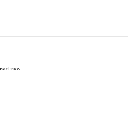
​ ​‍​ ​‍​‍‌‌​ ‌‌‌​‌​​‍ ‍‌‍​ ‌‍‍​‌‍‍‌‌‍ ​‌‍‌​‌ ​‍‌‍‌‌‌‍ ‍​‍‌‌​ ‌‌‌​​‍‌‌ ‌‍‍ ‌‍‌‌‌ ‍‌​‍‌‌​ ​ ‌​‌​​‍‌‌​ ​ ‌​‌​​‍‌‌​ ​‍​ ​‍‌ ‌‌‌ ‍‌‌‍‌​‌​​‌‌ ​‍‌‌‌ ‌ ​ ‌​‌ ​‍‌‌​ ​‍​ ​‍​‍‌‌​ ‌‌‌​‌​​‍ ‍‌ ‌​‌‍‌‌‌ ‍​‌ ‌​​‍‌‍‌ ​​‌‍‌‌‌ ​‍‌ ​ ‌ ​​‌‍‌‌‌‍​ ‌ ‌​‌‍‍‌‌ ‌‍‌‍‌‌​ ‌‌ ​​‌ ‌‌‌‍​‍‌‍ ​‌‍‍‌‌ ​ ‌‍‍​‌‍‌‌‌‍‌​​‍​‍‌ ‌