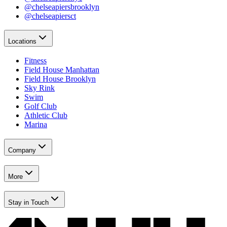
@chelseapiersbrooklyn​​​​‌ ‍ ​‍​‍‌‍ ‌ ​‍‌‍‍‌‌‍‌ ‌‍‍‌‌‍ ‍​‍​‍​ ‍‍​‍​‍‌ ​ ‌‍​‌‌‍ ‍‌‍‍‌‌ ‌​‌ ‍‌​‍ ‍‌‍‍‌‌‍ ​‍​‍​‍ ​​‍​‍‌‍‍​‌ ​‍‌‍‌‌‌‍‌‍​‍​‍​ ‍‍​‍​‍‌‍‍​‌ ‌​‌ ‌​‌ ​​‌ ​ ​ ‍‍​‍ ​‍ ‌‍​ ‌‍‍​‌‍‌‌‌‍ ​‌ ​ ‌‍‌‌‌‍​‌‌ ​​‌‍‍‌‌‍‌‌‌ ​‍‌ ​ ​‍ ‍‌ ​ ‌‍​‌‌‍ ‍‌‍‍‌‌ ‌​‌ ‍‌​‍ ‍‌ ​ ‌ ‌​‌ ‌‌‌‍‌​‌‍‍‌‌‍ ​‍ ‌‍‍‌‌‍ ‍‌ ‌​‌‍‌‌‌‍ ‍‌ ‌​​‍ ‌‍‌‌‌‍‌​‌‍‍‌‌ ‌​​‍ ‌‍ ‌‌‍ ‌‍‌​‌‍‌‌​ ‌‌ ​​‌ ​‍‌‍‌‌‌ ​ ‌‍‌‌‌‍ ‍‌ ‌​‌‍​‌‌ ‌​‌‍‍‌‌‍ ‌‍ ‍​ ‍ ‌‍‍‌‌‍‌​​ ‌‌‍‌‍‌‍ ‌‍ ‌ ‌​‌‍‌‌‌ ​‍​ ‍ ‌ ‌​‌ ‍‌‌ ​​‌‍‌‌​ ‌‌‍‌‍‌‍ ‌‍ ‌ ‌​‌‍‌‌‌ ​‍​ ‍ ‌ ​​‌‍​‌‌ ‌​‌‍‍​​ ‌‌‍​ ‌‍ ‌‍ ​‌ ‌‌‌‍ ‌‌‍ ‍‌ ​ ​‍‌‌​ ‌‌‌​​‍‌‌ ‌‍‍ ‌‍‌‌‌ ‍‌​‍‌‌​ ​ ‌​‌​​‍‌‌​ ​ ‌​‌​​‍‌‌​ ​‍​ ​‍​ ‍​‌‍​‍‌‍‌​​ ​‌‌‍​‍‌‍‌‌‌‍‌‌‌‍‌​‌‍​‌​ ​‍‌‍‌‌‌‍​‌​‍‌‌​ ​‍​ ​‍​‍‌‌​ ‌‌‌​‌​​‍ ‍‌‍ ​‌‍‍‌‌‍ ‍‌‍‍ ‌ ​ ​‍‌‌​ ‌‌‌​​‍‌‌ ‌‍‍ ‌‍‌‌‌ ‍‌​‍‌‌​ ​ ‌​‌​​‍‌‌​ ​ ‌​‌​​‍‌‌​ ​‍​ ​‍​ ​ ​ ‌ ​ ‍​​ ​‌‌‍‌​​ ​‍‌‍‌​‌‍​‍‌‍‌‌​ ‌ ​ ​‍​ ​​​ ‌‍​ ‍‌​ ‌‌​ ​ ​ ​‍​ ‌​‌‍‌‍‌‍‌‍‌‍​‌​ ‌‌​ ‌‌‌‍​‍‌‍​ ‌‍‌‌​ ‌‌‌‍‌‌‌‍​ ‌‍​‌​ ‍​​ ​‍​‍‌‌​ ​‍​ ​‍​‍‌‌​ ‌‌‌​‌​​‍ ‍‌‍ ‍‌‍​‌‌‍ ‌‌‍‌‌​ ‌‍​‍‌‍​‌‌ ​ ‌‍‌‌‌‌‌‌‌ ​‍‌‍ ​​ ‌‌‍‍​‌ ‌​‌ ‌​‌ ​​‌ ​ ​‍‌‌​ ​ ‌​​‌​‍‌‌​ ​‍‌​‌‍​‍‌‌​ ​‍‌​‌‍‌‍​ ‌‍‍​‌‍‌‌‌‍ ​‌ ​ ‌‍‌‌‌‍​‌‌ ​​‌‍‍‌‌‍‌‌‌ ​‍‌ ​ ​‍ ‍‌ ​ ‌‍​‌‌‍ ‍‌‍‍‌‌ ‌​‌ ‍‌​‍ ‍‌ ​ ‌ ‌​‌ ‌‌‌‍‌​‌‍‍‌‌‍ ​‍‌‍‌‍‍‌‌‍‌​​ ‌‌‍‌‍‌‍ ‌‍ ‌ ‌​‌‍‌‌‌ ​‍​‍‌‍‌ ‌​‌ ‍‌‌ ​​‌‍‌‌​ ‌‌‍‌‍‌‍ ‌‍ ‌ ‌​‌‍‌‌‌ ​‍​‍‌‍‌ ​​‌‍​‌‌ ‌​‌‍‍​​ ‌‌‍​ ‌‍ ‌‍ ​‌ ‌‌‌‍ ‌‌‍ ‍‌ ​ ​‍‌‌​ ‌‌‌​​‍‌‌ ‌‍‍ ‌‍‌‌‌ ‍‌​‍‌‌​ ​ ‌​‌​​‍‌‌​ ​ ‌​‌​​‍‌‌​ ​‍​ ​‍​ ‍​‌‍​‍‌‍‌​​ ​‌‌‍​‍‌‍‌‌‌‍‌‌‌‍‌​‌‍​‌​ ​‍‌‍‌‌‌‍​‌​‍‌‌​ ​‍​ ​‍​‍‌‌​ ‌‌‌​‌​​‍ ‍‌‍ ​‌‍‍‌‌‍ ‍‌‍‍ ‌ ​ ​‍‌‌​ ‌‌‌​​‍‌‌ ‌‍‍ ‌‍‌‌‌ ‍‌​‍‌‌​ ​ ‌​‌​​‍‌‌​ ​ ‌​‌​​‍‌‌​ ​‍​ ​‍​ ​ ​ ‌ ​ ‍​​ ​‌‌‍‌​​ ​‍‌‍‌​‌‍​‍‌‍‌‌​ ‌ ​ ​‍​ ​​​ ‌‍​ ‍‌​ ‌‌​ ​ ​ ​‍​ ‌​‌‍‌‍‌‍‌‍‌‍​‌​ ‌‌​ ‌‌‌‍​‍‌‍​ ‌‍‌‌​ ‌‌‌‍‌‌‌‍​ ‌‍​‌​ ‍​​ ​‍​‍‌‌​ ​‍​ ​‍​‍‌‌​ ‌‌‌​‌​​‍ ‍‌‍ ‍‌‍​‌‌‍ ‌‌‍‌‌​‍‌‍‌ ​​‌‍‌‌‌ ​‍‌ ​ ‌ ​​‌‍‌‌‌‍​ ‌ ‌​‌‍‍‌‌ ‌‍‌‍‌‌​ ‌‌ ​​‌ ‌‌‌‍​‍‌‍ ​‌‍‍‌‌ ​ ‌‍‍​‌‍‌‌‌‍‌​​‍​‍‌ ‌
@chelseapiersct​​​​‌ ‍ ​‍​‍‌‍ ‌ ​‍‌‍‍‌‌‍‌ ‌‍‍‌‌‍ ‍​‍​‍​ ‍‍​‍​‍‌ ​ ‌‍​‌‌‍ ‍‌‍‍‌‌ ‌​‌ ‍‌​‍ ‍‌‍‍‌‌‍ ​‍​‍​‍ ​​‍​‍‌‍‍​‌ ​‍‌‍‌‌‌‍‌‍​‍​‍​ ‍‍​‍​‍‌‍‍​‌ ‌​‌ ‌​‌ ​​‌ ​ ​ ‍‍​‍ ​‍ ‌‍​ ‌‍‍​‌‍‌‌‌‍ ​‌ ​ ‌‍‌‌‌‍​‌‌ ​​‌‍‍‌‌‍‌‌‌ ​‍‌ ​ ​‍ ‍‌ ​ ‌‍​‌‌‍ ‍‌‍‍‌‌ ‌​‌ ‍‌​‍ ‍‌ ​ ‌ ‌​‌ ‌‌‌‍‌​‌‍‍‌‌‍ ​‍ ‌‍‍‌‌‍ ‍‌ ‌​‌‍‌‌‌‍ ‍‌ ‌​​‍ ‌‍‌‌‌‍‌​‌‍‍‌‌ ‌​​‍ ‌‍ ‌‌‍ ‌‍‌​‌‍‌‌​ ‌‌ ​​‌ ​‍‌‍‌‌‌ ​ ‌‍‌‌‌‍ ‍‌ ‌​‌‍​‌‌ ‌​‌‍‍‌‌‍ ‌‍ ‍​ ‍ ‌‍‍‌‌‍‌​​ ‌‌‍‌‍‌‍ ‌‍ ‌ ‌​‌‍‌‌‌ ​‍​ ‍ ‌ ‌​‌ ‍‌‌ ​​‌‍‌‌​ ‌‌‍‌‍‌‍ ‌‍ ‌ ‌​‌‍‌‌‌ ​‍​ ‍ ‌ ​​‌‍​‌‌ ‌​‌‍‍​​ ‌‌‍​ ‌‍ ‌‍ ​‌ ‌‌‌‍ ‌‌‍ ‍‌ ​ ​‍‌‌​ ‌‌‌​​‍‌‌ ‌‍‍ ‌‍‌‌‌ ‍‌​‍‌‌​ ​ ‌​‌​​‍‌‌​ ​ ‌​‌​​‍‌‌​ ​‍​ ​‍​ ‍​‌‍​‍‌‍‌​​ ​‌‌‍​‍‌‍‌‌‌‍‌‌‌‍‌​‌‍​‌​ ​‍‌‍‌‌‌‍​‌​‍‌‌​ ​‍​ ​‍​‍‌‌​ ‌‌‌​‌​​‍ ‍‌‍ ​‌‍‍‌‌‍ ‍‌‍‍ ‌ ​ ​‍‌‌​ ‌‌‌​​‍‌‌ ‌‍‍ ‌‍‌‌‌ ‍‌​‍‌‌​ ​ ‌​‌​​‍‌‌​ ​ ‌​‌​​‍‌‌​ ​‍​ ​‍‌‍​‌‌‍‌​​ ‌ ‌‍‌‌‌‍​ ​ ‌‌​ ‌‍​ ‌​​ ​​​ ‌ ‌‍​‍‌‍​‌‌‍‌​​ ‌‍‌‍‌‍​ ‍​​ ‍‌‌‍‌‍‌‍​‍​ ‌‍‌‍​‍​ ​​​ ‌​​ ​ ‌‍‌​‌‍​‍​ ​‌​ ‌‍​ ​ ​ ‌ ​ ​‌​ ‌‍​‍‌‌​ ​‍​ ​‍​‍‌‌​ ‌‌‌​‌​​‍ ‍‌‍ ‍‌‍​‌‌‍ ‌‌‍‌‌​ ‌‍​‍‌‍​‌‌ ​ ‌‍‌‌‌‌‌‌‌ ​‍‌‍ ​​ ‌‌‍‍​‌ ‌​‌ ‌​‌ ​​‌ ​ ​‍‌‌​ ​ ‌​​‌​‍‌‌​ ​‍‌​‌‍​‍‌‌​ ​‍‌​‌‍‌‍​ ‌‍‍​‌‍‌‌‌‍ ​‌ ​ ‌‍‌‌‌‍​‌‌ ​​‌‍‍‌‌‍‌‌‌ ​‍‌ ​ ​‍ ‍‌ ​ ‌‍​‌‌‍ ‍‌‍‍‌‌ ‌​‌ ‍‌​‍ ‍‌ ​ ‌ ‌​‌ ‌‌‌‍‌​‌‍‍‌‌‍ ​‍‌‍‌‍‍‌‌‍‌​​ ‌‌‍‌‍‌‍ ‌‍ ‌ ‌​‌‍‌‌‌ ​‍​‍‌‍‌ ‌​‌ ‍‌‌ ​​‌‍‌‌​ ‌‌‍‌‍‌‍ ‌‍ ‌ ‌​‌‍‌‌‌ ​‍​‍‌‍‌ ​​‌‍​‌‌ ‌​‌‍‍​​ ‌‌‍​ ‌‍ ‌‍ ​‌ ‌‌‌‍ ‌‌‍ ‍‌ ​ ​‍‌‌​ ‌‌‌​​‍‌‌ ‌‍‍ ‌‍‌‌‌ ‍‌​‍‌‌​ ​ ‌​‌​​‍‌‌​ ​ ‌​‌​​‍‌‌​ ​‍​ ​‍​ ‍​‌‍​‍‌‍‌​​ ​‌‌‍​‍‌‍‌‌‌‍‌‌‌‍‌​‌‍​‌​ ​‍‌‍‌‌‌‍​‌​‍‌‌​ ​‍​ ​‍​‍‌‌​ ‌‌‌​‌​​‍ ‍‌‍ ​‌‍‍‌‌‍ ‍‌‍‍ ‌ ​ ​‍‌‌​ ‌‌‌​​‍‌‌ ‌‍‍ ‌‍‌‌‌ ‍‌​‍‌‌​ ​ ‌​‌​​‍‌‌​ ​ ‌​‌​​‍‌‌​ ​‍​ ​‍‌‍​‌‌‍‌​​ ‌ ‌‍‌‌‌‍​ ​ ‌‌​ ‌‍​ ‌​​ ​​​ ‌ ‌‍​‍‌‍​‌‌‍‌​​ ‌‍‌‍‌‍​ ‍​​ ‍‌‌‍‌‍‌‍​‍​ ‌‍‌‍​‍​ ​​​ ‌​​ ​ ‌‍‌​‌‍​‍​ ​‌​ ‌‍​ ​ ​ ‌ ​ ​‌​ ‌‍​‍‌‌​ ​‍​ ​‍​‍‌‌​ ‌‌‌​‌​​‍ ‍‌‍ ‍‌‍​‌‌‍ ‌‌‍‌‌​‍‌‍‌ ​​‌‍‌‌‌ ​‍‌ ​ ‌ ​​‌‍‌‌‌‍​ ‌ ‌​‌‍‍‌‌ ‌‍‌‍‌‌​ ‌‌ ​​‌ ‌‌‌‍​‍‌‍ ​‌‍‍‌‌ ​ ‌‍‍​‌‍‌‌‌‍‌​​‍​‍‌ ‌
Locations​​​​‌ ‍ ​‍​‍‌‍ ‌ ​‍‌‍‍‌‌‍‌ ‌‍‍‌‌‍ ‍​‍​‍​ ‍‍​‍​‍‌ ​ ‌‍​‌‌‍ ‍‌‍‍‌‌ ‌​‌ ‍‌​‍ ‍‌‍‍‌‌‍ ​‍​‍​‍ ​​‍​‍‌‍‍​‌ ​‍‌‍‌‌‌‍‌‍​‍​‍​ ‍‍​‍​‍‌‍‍​‌ ‌​‌ ‌​‌ ​​‌ ​ ​ ‍‍​‍ ​‍ ‌‍​ ‌‍‍​‌‍‌‌‌‍ ​‌ ​ ‌‍‌‌‌‍​‌‌ ​​‌‍‍‌‌‍‌‌‌ ​‍‌ ​ ​‍ ‍‌ ​ ‌‍​‌‌‍ ‍‌‍‍‌‌ ‌​‌ ‍‌​‍ ‍‌ ​ ‌ ‌​‌ ‌‌‌‍‌​‌‍‍‌‌‍ ​‍ ‌‍‍‌‌‍ ‍‌ ‌​‌‍‌‌‌‍ ‍‌ ‌​​‍ ‌‍‌‌‌‍‌​‌‍‍‌‌ ‌​​‍ ‌‍ ‌‌‍ ‌‍‌​‌‍‌‌​ ‌‌ ​​‌ ​‍‌‍‌‌‌ ​ ‌‍‌‌‌‍ ‍‌ ‌​‌‍​‌‌ ‌​‌‍‍‌‌‍ ‌‍ ‍​ ‍ ‌‍‍‌‌‍‌​​ ‌‌‍‌‍‌‍ ‌‍ ‌ ‌​‌‍‌‌‌ ​‍​ ‍ ‌ ‌​‌ ‍‌‌ ​​‌‍‌‌​ ‌‌‍‌‍‌‍ ‌‍ ‌ ‌​‌‍‌‌‌ ​‍​ ‍ ‌ ​​‌‍​‌‌ ‌​‌‍‍​​ ‌‌‍​ ‌‍ ‌‍ ​‌ ‌‌‌‍ ‌‌‍ ‍‌ ​ ​‍‌‌​ ‌‌‌​​‍‌‌ ‌‍‍ ‌‍‌‌‌ ‍‌​‍‌‌​ ​ ‌​‌​​‍‌‌​ ​ ‌​‌​​‍‌‌​ ​‍​ ​‍‌‍‌‌‌‍​‍​ ​‍​ ‍​‌‍​ ​ ‌‌‌‍​ ‌‍​ ‌‍‌‌‌‍​‍‌‍​‌​ ​‌​‍‌‌​ ​‍​ ​‍​‍‌‌​ ‌‌‌​‌​​‍ ‍‌ ‌​‌‍‍‌‌ ‌​‌‍ ​‌‍‌‌​ ‌‍​‍‌‍​‌‌ ​ ‌‍‌‌‌‌‌‌‌ ​‍‌‍ ​​ ‌‌‍‍​‌ ‌​‌ ‌​‌ ​​‌ ​ ​‍‌‌​ ​ ‌​​‌​‍‌‌​ ​‍‌​‌‍​‍‌‌​ ​‍‌​‌‍‌‍​ ‌‍‍​‌‍‌‌‌‍ ​‌ ​ ‌‍‌‌‌‍​‌‌ ​​‌‍‍‌‌‍‌‌‌ ​‍‌ ​ ​‍ ‍‌ ​ ‌‍​‌‌‍ ‍‌‍‍‌‌ ‌​‌ ‍‌​‍ ‍‌ ​ ‌ ‌​‌ ‌‌‌‍‌​‌‍‍‌‌‍ ​‍‌‍‌‍‍‌‌‍‌​​ ‌‌‍‌‍‌‍ ‌‍ ‌ ‌​‌‍‌‌‌ ​‍​‍‌‍‌ ‌​‌ ‍‌‌ ​​‌‍‌‌​ ‌‌‍‌‍‌‍ ‌‍ ‌ ‌​‌‍‌‌‌ ​‍​‍‌‍‌ ​​‌‍​‌‌ ‌​‌‍‍​​ ‌‌‍​ ‌‍ ‌‍ ​‌ ‌‌‌‍ ‌‌‍ ‍‌ ​ ​‍‌‌​ ‌‌‌​​‍‌‌ ‌‍‍ ‌‍‌‌‌ ‍‌​‍‌‌​ ​ ‌​‌​​‍‌‌​ ​ ‌​‌​​‍‌‌​ ​‍​ ​‍‌‍‌‌‌‍​‍​ ​‍​ ‍​‌‍​ ​ ‌‌‌‍​ ‌‍​ ‌‍‌‌‌‍​‍‌‍​‌​ ​‌​‍‌‌​ ​‍​ ​‍​‍‌‌​ ‌‌‌​‌​​‍ ‍‌ ‌​‌‍‍‌‌ ‌​‌‍ ​‌‍‌‌​‍‌‍‌ ​​‌‍‌‌‌ ​‍‌ ​ ‌ ​​‌‍‌‌‌‍​ ‌ ‌​‌‍‍‌‌ ‌‍‌‍‌‌​ ‌‌ ​​‌ ‌‌‌‍​‍‌‍ ​‌‍‍‌‌ ​ ‌‍‍​‌‍‌‌‌‍‌​​‍​‍‌ ‌
Fitness​​​​‌ ‍ ​‍​‍‌‍ ‌ ​‍‌‍‍‌‌‍‌ ‌‍‍‌‌‍ ‍​‍​‍​ ‍‍​‍​‍‌ ​ ‌‍​‌‌‍ ‍‌‍‍‌‌ ‌​‌ ‍‌​‍ ‍‌‍‍‌‌‍ ​‍​‍​‍ ​​‍​‍‌‍‍​‌ ​‍‌‍‌‌‌‍‌‍​‍​‍​ ‍‍​‍​‍‌‍‍​‌ ‌​‌ ‌​‌ ​​‌ ​ ​ ‍‍​‍ ​‍ ‌‍​ ‌‍‍​‌‍‌‌‌‍ ​‌ ​ ‌‍‌‌‌‍​‌‌ ​​‌‍‍‌‌‍‌‌‌ ​‍‌ ​ ​‍ ‍‌ ​ ‌‍​‌‌‍ ‍‌‍‍‌‌ ‌​‌ ‍‌​‍ ‍‌ ​ ‌ ‌​‌ ‌‌‌‍‌​‌‍‍‌‌‍ ​‍ ‌‍‍‌‌‍ ‍‌ ‌​‌‍‌‌‌‍ ‍‌ ‌​​‍ ‌‍‌‌‌‍‌​‌‍‍‌‌ ‌​​‍ ‌‍ ‌‌‍ ‌‍‌​‌‍‌‌​ ‌‌ ​​‌ ​‍‌‍‌‌‌ ​ ‌‍‌‌‌‍ ‍‌ ‌​‌‍​‌‌ ‌​‌‍‍‌‌‍ ‌‍ ‍​ ‍ ‌‍‍‌‌‍‌​​ ‌‌‍‌‍‌‍ ‌‍ ‌ ‌​‌‍‌‌‌ ​‍​ ‍ ‌ ‌​‌ ‍‌‌ ​​‌‍‌‌​ ‌‌‍‌‍‌‍ ‌‍ ‌ ‌​‌‍‌‌‌ ​‍​ ‍ ‌ ​​‌‍​‌‌ ‌​‌‍‍​​ ‌‌‍​ ‌‍ ‌‍ ​‌ ‌‌‌‍ ‌‌‍ ‍‌ ​ ​‍‌‌​ ‌‌‌​​‍‌‌ ‌‍‍ ‌‍‌‌‌ ‍‌​‍‌‌​ ​ ‌​‌​​‍‌‌​ ​ ‌​‌​​‍‌‌​ ​‍​ ​‍‌‍‌‌‌‍​‍​ ​‍​ ‍​‌‍​ ​ ‌‌‌‍​ ‌‍​ ‌‍‌‌‌‍​‍‌‍​‌​ ​‌​‍‌‌​ ​‍​ ​‍​‍‌‌​ ‌‌‌​‌​​‍ ‍‌‍ ​‌‍‍‌‌‍ ‍‌‍‍ ‌ ​ ​‍‌‌​ ‌‌‌​​‍‌‌ ‌‍‍ ‌‍‌‌‌ ‍‌​‍‌‌​ ​ ‌​‌​​‍‌‌​ ​ ‌​‌​​‍‌‌​ ​‍​ ​‍​ ​‍​ ​ ​ ​ ‌‍​ ‌‍‌‌​ ‍​​ ‌‍​ ​‌​ ‌​‌‍​‌‌‍​ ​ ‍‌​‍‌‌​ ​‍​ ​‍​‍‌‌​ ‌‌‌​‌​​‍ ‍‌‍ ‍‌‍​‌‌‍ ‌‌‍‌‌​ ‌‍​‍‌‍​‌‌ ​ ‌‍‌‌‌‌‌‌‌ ​‍‌‍ ​​ ‌‌‍‍​‌ ‌​‌ ‌​‌ ​​‌ ​ ​‍‌‌​ ​ ‌​​‌​‍‌‌​ ​‍‌​‌‍​‍‌‌​ ​‍‌​‌‍‌‍​ ‌‍‍​‌‍‌‌‌‍ ​‌ ​ ‌‍‌‌‌‍​‌‌ ​​‌‍‍‌‌‍‌‌‌ ​‍‌ ​ ​‍ ‍‌ ​ ‌‍​‌‌‍ ‍‌‍‍‌‌ ‌​‌ ‍‌​‍ ‍‌ ​ ‌ ‌​‌ ‌‌‌‍‌​‌‍‍‌‌‍ ​‍‌‍‌‍‍‌‌‍‌​​ ‌‌‍‌‍‌‍ ‌‍ ‌ ‌​‌‍‌‌‌ ​‍​‍‌‍‌ ‌​‌ ‍‌‌ ​​‌‍‌‌​ ‌‌‍‌‍‌‍ ‌‍ ‌ ‌​‌‍‌‌‌ ​‍​‍‌‍‌ ​​‌‍​‌‌ ‌​‌‍‍​​ ‌‌‍​ ‌‍ ‌‍ ​‌ ‌‌‌‍ ‌‌‍ ‍‌ ​ ​‍‌‌​ ‌‌‌​​‍‌‌ ‌‍‍ ‌‍‌‌‌ ‍‌​‍‌‌​ ​ ‌​‌​​‍‌‌​ ​ ‌​‌​​‍‌‌​ ​‍​ ​‍‌‍‌‌‌‍​‍​ ​‍​ ‍​‌‍​ ​ ‌‌‌‍​ ‌‍​ ‌‍‌‌‌‍​‍‌‍​‌​ ​‌​‍‌‌​ ​‍​ ​‍​‍‌‌​ ‌‌‌​‌​​‍ ‍‌‍ ​‌‍‍‌‌‍ ‍‌‍‍ ‌ ​ ​‍‌‌​ ‌‌‌​​‍‌‌ ‌‍‍ ‌‍‌‌‌ ‍‌​‍‌‌​ ​ ‌​‌​​‍‌‌​ ​ ‌​‌​​‍‌‌​ ​‍​ ​‍​ ​‍​ ​ ​ ​ ‌‍​ ‌‍‌‌​ ‍​​ ‌‍​ ​‌​ ‌​‌‍​‌‌‍​ ​ ‍‌​‍‌‌​ ​‍​ ​‍​‍‌‌​ ‌‌‌​‌​​‍ ‍‌‍ ‍‌‍​‌‌‍ ‌‌‍‌‌​‍‌‍‌ ​​‌‍‌‌‌ ​‍‌ ​ ‌ ​​‌‍‌‌‌‍​ ‌ ‌​‌‍‍‌‌ ‌‍‌‍‌‌​ ‌‌ ​​‌ ‌‌‌‍​‍‌‍ ​‌‍‍‌‌ ​ ‌‍‍​‌‍‌‌‌‍‌​​‍​‍‌ ‌
Field House Manhattan​​​​‌ ‍ ​‍​‍‌‍ ‌ ​‍‌‍‍‌‌‍‌ ‌‍‍‌‌‍ ‍​‍​‍​ ‍‍​‍​‍‌ ​ ‌‍​‌‌‍ ‍‌‍‍‌‌ ‌​‌ ‍‌​‍ ‍‌‍‍‌‌‍ ​‍​‍​‍ ​​‍​‍‌‍‍​‌ ​‍‌‍‌‌‌‍‌‍​‍​‍​ ‍‍​‍​‍‌‍‍​‌ ‌​‌ ‌​‌ ​​‌ ​ ​ ‍‍​‍ ​‍ ‌‍​ ‌‍‍​‌‍‌‌‌‍ ​‌ ​ ‌‍‌‌‌‍​‌‌ ​​‌‍‍‌‌‍‌‌‌ ​‍‌ ​ ​‍ ‍‌ ​ ‌‍​‌‌‍ ‍‌‍‍‌‌ ‌​‌ ‍‌​‍ ‍‌ ​ ‌ ‌​‌ ‌‌‌‍‌​‌‍‍‌‌‍ ​‍ ‌‍‍‌‌‍ ‍‌ ‌​‌‍‌‌‌‍ ‍‌ ‌​​‍ ‌‍‌‌‌‍‌​‌‍‍‌‌ ‌​​‍ ‌‍ ‌‌‍ ‌‍‌​‌‍‌‌​ ‌‌ ​​‌ ​‍‌‍‌‌‌ ​ ‌‍‌‌‌‍ ‍‌ ‌​‌‍​‌‌ ‌​‌‍‍‌‌‍ ‌‍ ‍​ ‍ ‌‍‍‌‌‍‌​​ ‌‌‍‌‍‌‍ ‌‍ ‌ ‌​‌‍‌‌‌ ​‍​ ‍ ‌ ‌​‌ ‍‌‌ ​​‌‍‌‌​ ‌‌‍‌‍‌‍ ‌‍ ‌ ‌​‌‍‌‌‌ ​‍​ ‍ ‌ ​​‌‍​‌‌ ‌​‌‍‍​​ ‌‌‍​ ‌‍ ‌‍ ​‌ ‌‌‌‍ ‌‌‍ ‍‌ ​ ​‍‌‌​ ‌‌‌​​‍‌‌ ‌‍‍ ‌‍‌‌‌ ‍‌​‍‌‌​ ​ ‌​‌​​‍‌‌​ ​ ‌​‌​​‍‌‌​ ​‍​ ​‍‌‍‌‌‌‍​‍​ ​‍​ ‍​‌‍​ ​ ‌‌‌‍​ ‌‍​ ‌‍‌‌‌‍​‍‌‍​‌​ ​‌​‍‌‌​ ​‍​ ​‍​‍‌‌​ ‌‌‌​‌​​‍ ‍‌‍ ​‌‍‍‌‌‍ ‍‌‍‍ ‌ ​ ​‍‌‌​ ‌‌‌​​‍‌‌ ‌‍‍ ‌‍‌‌‌ ‍‌​‍‌‌​ ​ ‌​‌​​‍‌‌​ ​ ‌​‌​​‍‌‌​ ​‍​ ​‍​ ​‌​ ​ ​ ​‌‌‍​‍​ ​​​ ​‌‌‍​‌​ ‌ ​ ​‍​ ​‍​ ‌‍​ ‌​​‍‌‌​ ​‍​ ​‍​‍‌‌​ ‌‌‌​‌​​‍ ‍‌‍ ‍‌‍​‌‌‍ ‌‌‍‌‌​ ‌‍​‍‌‍​‌‌ ​ ‌‍‌‌‌‌‌‌‌ ​‍‌‍ ​​ ‌‌‍‍​‌ ‌​‌ ‌​‌ ​​‌ ​ ​‍‌‌​ ​ ‌​​‌​‍‌‌​ ​‍‌​‌‍​‍‌‌​ ​‍‌​‌‍‌‍​ ‌‍‍​‌‍‌‌‌‍ ​‌ ​ ‌‍‌‌‌‍​‌‌ ​​‌‍‍‌‌‍‌‌‌ ​‍‌ ​ ​‍ ‍‌ ​ ‌‍​‌‌‍ ‍‌‍‍‌‌ ‌​‌ ‍‌​‍ ‍‌ ​ ‌ ‌​‌ ‌‌‌‍‌​‌‍‍‌‌‍ ​‍‌‍‌‍‍‌‌‍‌​​ ‌‌‍‌‍‌‍ ‌‍ ‌ ‌​‌‍‌‌‌ ​‍​‍‌‍‌ ‌​‌ ‍‌‌ ​​‌‍‌‌​ ‌‌‍‌‍‌‍ ‌‍ ‌ ‌​‌‍‌‌‌ ​‍​‍‌‍‌ ​​‌‍​‌‌ ‌​‌‍‍​​ ‌‌‍​ ‌‍ ‌‍ ​‌ ‌‌‌‍ ‌‌‍ ‍‌ ​ ​‍‌‌​ ‌‌‌​​‍‌‌ ‌‍‍ ‌‍‌‌‌ ‍‌​‍‌‌​ ​ ‌​‌​​‍‌‌​ ​ ‌​‌​​‍‌‌​ ​‍​ ​‍‌‍‌‌‌‍​‍​ ​‍​ ‍​‌‍​ ​ ‌‌‌‍​ ‌‍​ ‌‍‌‌‌‍​‍‌‍​‌​ ​‌​‍‌‌​ ​‍​ ​‍​‍‌‌​ ‌‌‌​‌​​‍ ‍‌‍ ​‌‍‍‌‌‍ ‍‌‍‍ ‌ ​ ​‍‌‌​ ‌‌‌​​‍‌‌ ‌‍‍ ‌‍‌‌‌ ‍‌​‍‌‌​ ​ ‌​‌​​‍‌‌​ ​ ‌​‌​​‍‌‌​ ​‍​ ​‍​ ​‌​ ​ ​ ​‌‌‍​‍​ ​​​ ​‌‌‍​‌​ ‌ ​ ​‍​ ​‍​ ‌‍​ ‌​​‍‌‌​ ​‍​ ​‍​‍‌‌​ ‌‌‌​‌​​‍ ‍‌‍ ‍‌‍​‌‌‍ ‌‌‍‌‌​‍‌‍‌ ​​‌‍‌‌‌ ​‍‌ ​ ‌ ​​‌‍‌‌‌‍​ ‌ ‌​‌‍‍‌‌ ‌‍‌‍‌‌​ ‌‌ ​​‌ ‌‌‌‍​‍‌‍ ​‌‍‍‌‌ ​ ‌‍‍​‌‍‌‌‌‍‌​​‍​‍‌ ‌
Field House Brooklyn​​​​‌ ‍ ​‍​‍‌‍ ‌ ​‍‌‍‍‌‌‍‌ ‌‍‍‌‌‍ ‍​‍​‍​ ‍‍​‍​‍‌ ​ ‌‍​‌‌‍ ‍‌‍‍‌‌ ‌​‌ ‍‌​‍ ‍‌‍‍‌‌‍ ​‍​‍​‍ ​​‍​‍‌‍‍​‌ ​‍‌‍‌‌‌‍‌‍​‍​‍​ ‍‍​‍​‍‌‍‍​‌ ‌​‌ ‌​‌ ​​‌ ​ ​ ‍‍​‍ ​‍ ‌‍​ ‌‍‍​‌‍‌‌‌‍ ​‌ ​ ‌‍‌‌‌‍​‌‌ ​​‌‍‍‌‌‍‌‌‌ ​‍‌ ​ ​‍ ‍‌ ​ ‌‍​‌‌‍ ‍‌‍‍‌‌ ‌​‌ ‍‌​‍ ‍‌ ​ ‌ ‌​‌ ‌‌‌‍‌​‌‍‍‌‌‍ ​‍ ‌‍‍‌‌‍ ‍‌ ‌​‌‍‌‌‌‍ ‍‌ ‌​​‍ ‌‍‌‌‌‍‌​‌‍‍‌‌ ‌​​‍ ‌‍ ‌‌‍ ‌‍‌​‌‍‌‌​ ‌‌ ​​‌ ​‍‌‍‌‌‌ ​ ‌‍‌‌‌‍ ‍‌ ‌​‌‍​‌‌ ‌​‌‍‍‌‌‍ ‌‍ ‍​ ‍ ‌‍‍‌‌‍‌​​ ‌‌‍‌‍‌‍ ‌‍ ‌ ‌​‌‍‌‌‌ ​‍​ ‍ ‌ ‌​‌ ‍‌‌ ​​‌‍‌‌​ ‌‌‍‌‍‌‍ ‌‍ ‌ ‌​‌‍‌‌‌ ​‍​ ‍ ‌ ​​‌‍​‌‌ ‌​‌‍‍​​ ‌‌‍​ ‌‍ ‌‍ ​‌ ‌‌‌‍ ‌‌‍ ‍‌ ​ ​‍‌‌​ ‌‌‌​​‍‌‌ ‌‍‍ ‌‍‌‌‌ ‍‌​‍‌‌​ ​ ‌​‌​​‍‌‌​ ​ ‌​‌​​‍‌‌​ ​‍​ ​‍‌‍‌‌‌‍​‍​ ​‍​ ‍​‌‍​ ​ ‌‌‌‍​ ‌‍​ ‌‍‌‌‌‍​‍‌‍​‌​ ​‌​‍‌‌​ ​‍​ ​‍​‍‌‌​ ‌‌‌​‌​​‍ ‍‌‍ ​‌‍‍‌‌‍ ‍‌‍‍ ‌ ​ ​‍‌‌​ ‌‌‌​​‍‌‌ ‌‍‍ ‌‍‌‌‌ ‍‌​‍‌‌​ ​ ‌​‌​​‍‌‌​ ​ ‌​‌​​‍‌‌​ ​‍​ ​‍​ ‌‍​ ‍​​ ‌ ‌‍‌​​ ​‌​ ​‍​ ‌‌​ ‌‍​ ​‍​ ​‌‌‍​ ​ ​‌​‍‌‌​ ​‍​ ​‍​‍‌‌​ ‌‌‌​‌​​‍ ‍‌‍ ‍‌‍​‌‌‍ ‌‌‍‌‌​ ‌‍​‍‌‍​‌‌ ​ ‌‍‌‌‌‌‌‌‌ ​‍‌‍ ​​ ‌‌‍‍​‌ ‌​‌ ‌​‌ ​​‌ ​ ​‍‌‌​ ​ ‌​​‌​‍‌‌​ ​‍‌​‌‍​‍‌‌​ ​‍‌​‌‍‌‍​ ‌‍‍​‌‍‌‌‌‍ ​‌ ​ ‌‍‌‌‌‍​‌‌ ​​‌‍‍‌‌‍‌‌‌ ​‍‌ ​ ​‍ ‍‌ ​ ‌‍​‌‌‍ ‍‌‍‍‌‌ ‌​‌ ‍‌​‍ ‍‌ ​ ‌ ‌​‌ ‌‌‌‍‌​‌‍‍‌‌‍ ​‍‌‍‌‍‍‌‌‍‌​​ ‌‌‍‌‍‌‍ ‌‍ ‌ ‌​‌‍‌‌‌ ​‍​‍‌‍‌ ‌​‌ ‍‌‌ ​​‌‍‌‌​ ‌‌‍‌‍‌‍ ‌‍ ‌ ‌​‌‍‌‌‌ ​‍​‍‌‍‌ ​​‌‍​‌‌ ‌​‌‍‍​​ ‌‌‍​ ‌‍ ‌‍ ​‌ ‌‌‌‍ ‌‌‍ ‍‌ ​ ​‍‌‌​ ‌‌‌​​‍‌‌ ‌‍‍ ‌‍‌‌‌ ‍‌​‍‌‌​ ​ ‌​‌​​‍‌‌​ ​ ‌​‌​​‍‌‌​ ​‍​ ​‍‌‍‌‌‌‍​‍​ ​‍​ ‍​‌‍​ ​ ‌‌‌‍​ ‌‍​ ‌‍‌‌‌‍​‍‌‍​‌​ ​‌​‍‌‌​ ​‍​ ​‍​‍‌‌​ ‌‌‌​‌​​‍ ‍‌‍ ​‌‍‍‌‌‍ ‍‌‍‍ ‌ ​ ​‍‌‌​ ‌‌‌​​‍‌‌ ‌‍‍ ‌‍‌‌‌ ‍‌​‍‌‌​ ​ ‌​‌​​‍‌‌​ ​ ‌​‌​​‍‌‌​ ​‍​ ​‍​ ‌‍​ ‍​​ ‌ ‌‍‌​​ ​‌​ ​‍​ ‌‌​ ‌‍​ ​‍​ ​‌‌‍​ ​ ​‌​‍‌‌​ ​‍​ ​‍​‍‌‌​ ‌‌‌​‌​​‍ ‍‌‍ ‍‌‍​‌‌‍ ‌‌‍‌‌​‍‌‍‌ ​​‌‍‌‌‌ ​‍‌ ​ ‌ ​​‌‍‌‌‌‍​ ‌ ‌​‌‍‍‌‌ ‌‍‌‍‌‌​ ‌‌ ​​‌ ‌‌‌‍​‍‌‍ ​‌‍‍‌‌ ​ ‌‍‍​‌‍‌‌‌‍‌​​‍​‍‌ ‌
Sky Rink​​​​‌ ‍ ​‍​‍‌‍ ‌ ​‍‌‍‍‌‌‍‌ ‌‍‍‌‌‍ ‍​‍​‍​ ‍‍​‍​‍‌ ​ ‌‍​‌‌‍ ‍‌‍‍‌‌ ‌​‌ ‍‌​‍ ‍‌‍‍‌‌‍ ​‍​‍​‍ ​​‍​‍‌‍‍​‌ ​‍‌‍‌‌‌‍‌‍​‍​‍​ ‍‍​‍​‍‌‍‍​‌ ‌​‌ ‌​‌ ​​‌ ​ ​ ‍‍​‍ ​‍ ‌‍​ ‌‍‍​‌‍‌‌‌‍ ​‌ ​ ‌‍‌‌‌‍​‌‌ ​​‌‍‍‌‌‍‌‌‌ ​‍‌ ​ ​‍ ‍‌ ​ ‌‍​‌‌‍ ‍‌‍‍‌‌ ‌​‌ ‍‌​‍ ‍‌ ​ ‌ ‌​‌ ‌‌‌‍‌​‌‍‍‌‌‍ ​‍ ‌‍‍‌‌‍ ‍‌ ‌​‌‍‌‌‌‍ ‍‌ ‌​​‍ ‌‍‌‌‌‍‌​‌‍‍‌‌ ‌​​‍ ‌‍ ‌‌‍ ‌‍‌​‌‍‌‌​ ‌‌ ​​‌ ​‍‌‍‌‌‌ ​ ‌‍‌‌‌‍ ‍‌ ‌​‌‍​‌‌ ‌​‌‍‍‌‌‍ ‌‍ ‍​ ‍ ‌‍‍‌‌‍‌​​ ‌‌‍‌‍‌‍ ‌‍ ‌ ‌​‌‍‌‌‌ ​‍​ ‍ ‌ ‌​‌ ‍‌‌ ​​‌‍‌‌​ ‌‌‍‌‍‌‍ ‌‍ ‌ ‌​‌‍‌‌‌ ​‍​ ‍ ‌ ​​‌‍​‌‌ ‌​‌‍‍​​ ‌‌‍​ ‌‍ ‌‍ ​‌ ‌‌‌‍ ‌‌‍ ‍‌ ​ ​‍‌‌​ ‌‌‌​​‍‌‌ ‌‍‍ ‌‍‌‌‌ ‍‌​‍‌‌​ ​ ‌​‌​​‍‌‌​ ​ ‌​‌​​‍‌‌​ ​‍​ ​‍‌‍‌‌‌‍​‍​ ​‍​ ‍​‌‍​ ​ ‌‌‌‍​ ‌‍​ ‌‍‌‌‌‍​‍‌‍​‌​ ​‌​‍‌‌​ ​‍​ ​‍​‍‌‌​ ‌‌‌​‌​​‍ ‍‌‍ ​‌‍‍‌‌‍ ‍‌‍‍ ‌ ​ ​‍‌‌​ ‌‌‌​​‍‌‌ ‌‍‍ ‌‍‌‌‌ ‍‌​‍‌‌​ ​ ‌​‌​​‍‌‌​ ​ ‌​‌​​‍‌‌​ ​‍​ ​‍​ ‌​​ ‌ ‌‍‌‍‌‍‌‍​ ​​​ ‌‍​ ‌‌​ ‌​‌‍‌​‌‍‌​​ ​‌‌‍​‍​‍‌‌​ ​‍​ ​‍​‍‌‌​ ‌‌‌​‌​​‍ ‍‌‍ ‍‌‍​‌‌‍ ‌‌‍‌‌​ ‌‍​‍‌‍​‌‌ ​ ‌‍‌‌‌‌‌‌‌ ​‍‌‍ ​​ ‌‌‍‍​‌ ‌​‌ ‌​‌ ​​‌ ​ ​‍‌‌​ ​ ‌​​‌​‍‌‌​ ​‍‌​‌‍​‍‌‌​ ​‍‌​‌‍‌‍​ ‌‍‍​‌‍‌‌‌‍ ​‌ ​ ‌‍‌‌‌‍​‌‌ ​​‌‍‍‌‌‍‌‌‌ ​‍‌ ​ ​‍ ‍‌ ​ ‌‍​‌‌‍ ‍‌‍‍‌‌ ‌​‌ ‍‌​‍ ‍‌ ​ ‌ ‌​‌ ‌‌‌‍‌​‌‍‍‌‌‍ ​‍‌‍‌‍‍‌‌‍‌​​ ‌‌‍‌‍‌‍ ‌‍ ‌ ‌​‌‍‌‌‌ ​‍​‍‌‍‌ ‌​‌ ‍‌‌ ​​‌‍‌‌​ ‌‌‍‌‍‌‍ ‌‍ ‌ ‌​‌‍‌‌‌ ​‍​‍‌‍‌ ​​‌‍​‌‌ ‌​‌‍‍​​ ‌‌‍​ ‌‍ ‌‍ ​‌ ‌‌‌‍ ‌‌‍ ‍‌ ​ ​‍‌‌​ ‌‌‌​​‍‌‌ ‌‍‍ ‌‍‌‌‌ ‍‌​‍‌‌​ ​ ‌​‌​​‍‌‌​ ​ ‌​‌​​‍‌‌​ ​‍​ ​‍‌‍‌‌‌‍​‍​ ​‍​ ‍​‌‍​ ​ ‌‌‌‍​ ‌‍​ ‌‍‌‌‌‍​‍‌‍​‌​ ​‌​‍‌‌​ ​‍​ ​‍​‍‌‌​ ‌‌‌​‌​​‍ ‍‌‍ ​‌‍‍‌‌‍ ‍‌‍‍ ‌ ​ ​‍‌‌​ ‌‌‌​​‍‌‌ ‌‍‍ ‌‍‌‌‌ ‍‌​‍‌‌​ ​ ‌​‌​​‍‌‌​ ​ ‌​‌​​‍‌‌​ ​‍​ ​‍​ ‌​​ ‌ ‌‍‌‍‌‍‌‍​ ​​​ ‌‍​ ‌‌​ ‌​‌‍‌​‌‍‌​​ ​‌‌‍​‍​‍‌‌​ ​‍​ ​‍​‍‌‌​ ‌‌‌​‌​​‍ ‍‌‍ ‍‌‍​‌‌‍ ‌‌‍‌‌​‍‌‍‌ ​​‌‍‌‌‌ ​‍‌ ​ ‌ ​​‌‍‌‌‌‍​ ‌ ‌​‌‍‍‌‌ ‌‍‌‍‌‌​ ‌‌ ​​‌ ‌‌‌‍​‍‌‍ ​‌‍‍‌‌ ​ ‌‍‍​‌‍‌‌‌‍‌​​‍​‍‌ ‌
Swim​​​​‌ ‍ ​‍​‍‌‍ ‌ ​‍‌‍‍‌‌‍‌ ‌‍‍‌‌‍ ‍​‍​‍​ ‍‍​‍​‍‌ ​ ‌‍​‌‌‍ ‍‌‍‍‌‌ ‌​‌ ‍‌​‍ ‍‌‍‍‌‌‍ ​‍​‍​‍ ​​‍​‍‌‍‍​‌ ​‍‌‍‌‌‌‍‌‍​‍​‍​ ‍‍​‍​‍‌‍‍​‌ ‌​‌ ‌​‌ ​​‌ ​ ​ ‍‍​‍ ​‍ ‌‍​ ‌‍‍​‌‍‌‌‌‍ ​‌ ​ ‌‍‌‌‌‍​‌‌ ​​‌‍‍‌‌‍‌‌‌ ​‍‌ ​ ​‍ ‍‌ ​ ‌‍​‌‌‍ ‍‌‍‍‌‌ ‌​‌ ‍‌​‍ ‍‌ ​ ‌ ‌​‌ ‌‌‌‍‌​‌‍‍‌‌‍ ​‍ ‌‍‍‌‌‍ ‍‌ ‌​‌‍‌‌‌‍ ‍‌ ‌​​‍ ‌‍‌‌‌‍‌​‌‍‍‌‌ ‌​​‍ ‌‍ ‌‌‍ ‌‍‌​‌‍‌‌​ ‌‌ ​​‌ ​‍‌‍‌‌‌ ​ ‌‍‌‌‌‍ ‍‌ ‌​‌‍​‌‌ ‌​‌‍‍‌‌‍ ‌‍ ‍​ ‍ ‌‍‍‌‌‍‌​​ ‌‌‍‌‍‌‍ ‌‍ ‌ ‌​‌‍‌‌‌ ​‍​ ‍ ‌ ‌​‌ ‍‌‌ ​​‌‍‌‌​ ‌‌‍‌‍‌‍ ‌‍ ‌ ‌​‌‍‌‌‌ ​‍​ ‍ ‌ ​​‌‍​‌‌ ‌​‌‍‍​​ ‌‌‍​ ‌‍ ‌‍ ​‌ ‌‌‌‍ ‌‌‍ ‍‌ ​ ​‍‌‌​ ‌‌‌​​‍‌‌ ‌‍‍ ‌‍‌‌‌ ‍‌​‍‌‌​ ​ ‌​‌​​‍‌‌​ ​ ‌​‌​​‍‌‌​ ​‍​ ​‍‌‍‌‌‌‍​‍​ ​‍​ ‍​‌‍​ ​ ‌‌‌‍​ ‌‍​ ‌‍‌‌‌‍​‍‌‍​‌​ ​‌​‍‌‌​ ​‍​ ​‍​‍‌‌​ ‌‌‌​‌​​‍ ‍‌‍ ​‌‍‍‌‌‍ ‍‌‍‍ ‌ ​ ​‍‌‌​ ‌‌‌​​‍‌‌ ‌‍‍ ‌‍‌‌‌ ‍‌​‍‌‌​ ​ ‌​‌​​‍‌‌​ ​ ‌​‌​​‍‌‌​ ​‍​ ​‍‌‍‌‍‌‍‌‍​ ​​​ ‌‌​ ‌‌​ ‌​​ ​‍‌‍​ ​ ​‌​ ​ ‌‍​ ‌‍​‌‌‍​ ‌‍‌‌​ ‌‍​ ​‌​ ​ ‌‍​ ‌‍​‍​ ‌​​ ‍​‌‍‌​​ ‍​​ ‌‍​ ‌‌‌‍​‍​ ‌​​ ‌​​ ​‌​ ‍‌​ ‍‌‌‍​ ​‍‌‌​ ​‍​ ​‍​‍‌‌​ ‌‌‌​‌​​‍ ‍‌‍ ‍‌‍​‌‌‍ ‌‌‍‌‌​ ‌‍​‍‌‍​‌‌ ​ ‌‍‌‌‌‌‌‌‌ ​‍‌‍ ​​ ‌‌‍‍​‌ ‌​‌ ‌​‌ ​​‌ ​ ​‍‌‌​ ​ ‌​​‌​‍‌‌​ ​‍‌​‌‍​‍‌‌​ ​‍‌​‌‍‌‍​ ‌‍‍​‌‍‌‌‌‍ ​‌ ​ ‌‍‌‌‌‍​‌‌ ​​‌‍‍‌‌‍‌‌‌ ​‍‌ ​ ​‍ ‍‌ ​ ‌‍​‌‌‍ ‍‌‍‍‌‌ ‌​‌ ‍‌​‍ ‍‌ ​ ‌ ‌​‌ ‌‌‌‍‌​‌‍‍‌‌‍ ​‍‌‍‌‍‍‌‌‍‌​​ ‌‌‍‌‍‌‍ ‌‍ ‌ ‌​‌‍‌‌‌ ​‍​‍‌‍‌ ‌​‌ ‍‌‌ ​​‌‍‌‌​ ‌‌‍‌‍‌‍ ‌‍ ‌ ‌​‌‍‌‌‌ ​‍​‍‌‍‌ ​​‌‍​‌‌ ‌​‌‍‍​​ ‌‌‍​ ‌‍ ‌‍ ​‌ ‌‌‌‍ ‌‌‍ ‍‌ ​ ​‍‌‌​ ‌‌‌​​‍‌‌ ‌‍‍ ‌‍‌‌‌ ‍‌​‍‌‌​ ​ ‌​‌​​‍‌‌​ ​ ‌​‌​​‍‌‌​ ​‍​ ​‍‌‍‌‌‌‍​‍​ ​‍​ ‍​‌‍​ ​ ‌‌‌‍​ ‌‍​ ‌‍‌‌‌‍​‍‌‍​‌​ ​‌​‍‌‌​ ​‍​ ​‍​‍‌‌​ ‌‌‌​‌​​‍ ‍‌‍ ​‌‍‍‌‌‍ ‍‌‍‍ ‌ ​ ​‍‌‌​ ‌‌‌​​‍‌‌ ‌‍‍ ‌‍‌‌‌ ‍‌​‍‌‌​ ​ ‌​‌​​‍‌‌​ ​ ‌​‌​​‍‌‌​ ​‍​ ​‍‌‍‌‍‌‍‌‍​ ​​​ ‌‌​ ‌‌​ ‌​​ ​‍‌‍​ ​ ​‌​ ​ ‌‍​ ‌‍​‌‌‍​ ‌‍‌‌​ ‌‍​ ​‌​ ​ ‌‍​ ‌‍​‍​ ‌​​ ‍​‌‍‌​​ ‍​​ ‌‍​ ‌‌‌‍​‍​ ‌​​ ‌​​ ​‌​ ‍‌​ ‍‌‌‍​ ​‍‌‌​ ​‍​ ​‍​‍‌‌​ ‌‌‌​‌​​‍ ‍‌‍ ‍‌‍​‌‌‍ ‌‌‍‌‌​‍‌‍‌ ​​‌‍‌‌‌ ​‍‌ ​ ‌ ​​‌‍‌‌‌‍​ ‌ ‌​‌‍‍‌‌ ‌‍‌‍‌‌​ ‌‌ ​​‌ ‌‌‌‍​‍‌‍ ​‌‍‍‌‌ ​ ‌‍‍​‌‍‌‌‌‍‌​​‍​‍‌ ‌
Golf Club​​​​‌ ‍ ​‍​‍‌‍ ‌ ​‍‌‍‍‌‌‍‌ ‌‍‍‌‌‍ ‍​‍​‍​ ‍‍​‍​‍‌ ​ ‌‍​‌‌‍ ‍‌‍‍‌‌ ‌​‌ ‍‌​‍ ‍‌‍‍‌‌‍ ​‍​‍​‍ ​​‍​‍‌‍‍​‌ ​‍‌‍‌‌‌‍‌‍​‍​‍​ ‍‍​‍​‍‌‍‍​‌ ‌​‌ ‌​‌ ​​‌ ​ ​ ‍‍​‍ ​‍ ‌‍​ ‌‍‍​‌‍‌‌‌‍ ​‌ ​ ‌‍‌‌‌‍​‌‌ ​​‌‍‍‌‌‍‌‌‌ ​‍‌ ​ ​‍ ‍‌ ​ ‌‍​‌‌‍ ‍‌‍‍‌‌ ‌​‌ ‍‌​‍ ‍‌ ​ ‌ ‌​‌ ‌‌‌‍‌​‌‍‍‌‌‍ ​‍ ‌‍‍‌‌‍ ‍‌ ‌​‌‍‌‌‌‍ ‍‌ ‌​​‍ ‌‍‌‌‌‍‌​‌‍‍‌‌ ‌​​‍ ‌‍ ‌‌‍ ‌‍‌​‌‍‌‌​ ‌‌ ​​‌ ​‍‌‍‌‌‌ ​ ‌‍‌‌‌‍ ‍‌ ‌​‌‍​‌‌ ‌​‌‍‍‌‌‍ ‌‍ ‍​ ‍ ‌‍‍‌‌‍‌​​ ‌‌‍‌‍‌‍ ‌‍ ‌ ‌​‌‍‌‌‌ ​‍​ ‍ ‌ ‌​‌ ‍‌‌ ​​‌‍‌‌​ ‌‌‍‌‍‌‍ ‌‍ ‌ ‌​‌‍‌‌‌ ​‍​ ‍ ‌ ​​‌‍​‌‌ ‌​‌‍‍​​ ‌‌‍​ ‌‍ ‌‍ ​‌ ‌‌‌‍ ‌‌‍ ‍‌ ​ ​‍‌‌​ ‌‌‌​​‍‌‌ ‌‍‍ ‌‍‌‌‌ ‍‌​‍‌‌​ ​ ‌​‌​​‍‌‌​ ​ ‌​‌​​‍‌‌​ ​‍​ ​‍‌‍‌‌‌‍​‍​ ​‍​ ‍​‌‍​ ​ ‌‌‌‍​ ‌‍​ ‌‍‌‌‌‍​‍‌‍​‌​ ​‌​‍‌‌​ ​‍​ ​‍​‍‌‌​ ‌‌‌​‌​​‍ ‍‌‍ ​‌‍‍‌‌‍ ‍‌‍‍ ‌ ​ ​‍‌‌​ ‌‌‌​​‍‌‌ ‌‍‍ ‌‍‌‌‌ ‍‌​‍‌‌​ ​ ‌​‌​​‍‌‌​ ​ ‌​‌​​‍‌‌​ ​‍​ ​‍​ ‌​‌‍‌‌​ ‌‍‌‍‌​​ ​‍​ ‌‍​ ​‍‌‍‌‍‌‍​‌‌‍​ ‌‍​ ‌‍​ ​‍‌‌​ ​‍​ ​‍​‍‌‌​ ‌‌‌​‌​​‍ ‍‌‍ ‍‌‍​‌‌‍ ‌‌‍‌‌​ ‌‍​‍‌‍​‌‌ ​ ‌‍‌‌‌‌‌‌‌ ​‍‌‍ ​​ ‌‌‍‍​‌ ‌​‌ ‌​‌ ​​‌ ​ ​‍‌‌​ ​ ‌​​‌​‍‌‌​ ​‍‌​‌‍​‍‌‌​ ​‍‌​‌‍‌‍​ ‌‍‍​‌‍‌‌‌‍ ​‌ ​ ‌‍‌‌‌‍​‌‌ ​​‌‍‍‌‌‍‌‌‌ ​‍‌ ​ ​‍ ‍‌ ​ ‌‍​‌‌‍ ‍‌‍‍‌‌ ‌​‌ ‍‌​‍ ‍‌ ​ ‌ ‌​‌ ‌‌‌‍‌​‌‍‍‌‌‍ ​‍‌‍‌‍‍‌‌‍‌​​ ‌‌‍‌‍‌‍ ‌‍ ‌ ‌​‌‍‌‌‌ ​‍​‍‌‍‌ ‌​‌ ‍‌‌ ​​‌‍‌‌​ ‌‌‍‌‍‌‍ ‌‍ ‌ ‌​‌‍‌‌‌ ​‍​‍‌‍‌ ​​‌‍​‌‌ ‌​‌‍‍​​ ‌‌‍​ ‌‍ ‌‍ ​‌ ‌‌‌‍ ‌‌‍ ‍‌ ​ ​‍‌‌​ ‌‌‌​​‍‌‌ ‌‍‍ ‌‍‌‌‌ ‍‌​‍‌‌​ ​ ‌​‌​​‍‌‌​ ​ ‌​‌​​‍‌‌​ ​‍​ ​‍‌‍‌‌‌‍​‍​ ​‍​ ‍​‌‍​ ​ ‌‌‌‍​ ‌‍​ ‌‍‌‌‌‍​‍‌‍​‌​ ​‌​‍‌‌​ ​‍​ ​‍​‍‌‌​ ‌‌‌​‌​​‍ ‍‌‍ ​‌‍‍‌‌‍ ‍‌‍‍ ‌ ​ ​‍‌‌​ ‌‌‌​​‍‌‌ ‌‍‍ ‌‍‌‌‌ ‍‌​‍‌‌​ ​ ‌​‌​​‍‌‌​ ​ ‌​‌​​‍‌‌​ ​‍​ ​‍​ ‌​‌‍‌‌​ ‌‍‌‍‌​​ ​‍​ ‌‍​ ​‍‌‍‌‍‌‍​‌‌‍​ ‌‍​ ‌‍​ ​‍‌‌​ ​‍​ ​‍​‍‌‌​ ‌‌‌​‌​​‍ ‍‌‍ ‍‌‍​‌‌‍ ‌‌‍‌‌​‍‌‍‌ ​​‌‍‌‌‌ ​‍‌ ​ ‌ ​​‌‍‌‌‌‍​ ‌ ‌​‌‍‍‌‌ ‌‍‌‍‌‌​ ‌‌ ​​‌ ‌‌‌‍​‍‌‍ ​‌‍‍‌‌ ​ ‌‍‍​‌‍‌‌‌‍‌​​‍​‍‌ ‌
Athletic Club​​​​‌ ‍ ​‍​‍‌‍ ‌ ​‍‌‍‍‌‌‍‌ ‌‍‍‌‌‍ ‍​‍​‍​ ‍‍​‍​‍‌ ​ ‌‍​‌‌‍ ‍‌‍‍‌‌ ‌​‌ ‍‌​‍ ‍‌‍‍‌‌‍ ​‍​‍​‍ ​​‍​‍‌‍‍​‌ ​‍‌‍‌‌‌‍‌‍​‍​‍​ ‍‍​‍​‍‌‍‍​‌ ‌​‌ ‌​‌ ​​‌ ​ ​ ‍‍​‍ ​‍ ‌‍​ ‌‍‍​‌‍‌‌‌‍ ​‌ ​ ‌‍‌‌‌‍​‌‌ ​​‌‍‍‌‌‍‌‌‌ ​‍‌ ​ ​‍ ‍‌ ​ ‌‍​‌‌‍ ‍‌‍‍‌‌ ‌​‌ ‍‌​‍ ‍‌ ​ ‌ ‌​‌ ‌‌‌‍‌​‌‍‍‌‌‍ ​‍ ‌‍‍‌‌‍ ‍‌ ‌​‌‍‌‌‌‍ ‍‌ ‌​​‍ ‌‍‌‌‌‍‌​‌‍‍‌‌ ‌​​‍ ‌‍ ‌‌‍ ‌‍‌​‌‍‌‌​ ‌‌ ​​‌ ​‍‌‍‌‌‌ ​ ‌‍‌‌‌‍ ‍‌ ‌​‌‍​‌‌ ‌​‌‍‍‌‌‍ ‌‍ ‍​ ‍ ‌‍‍‌‌‍‌​​ ‌‌‍‌‍‌‍ ‌‍ ‌ ‌​‌‍‌‌‌ ​‍​ ‍ ‌ ‌​‌ ‍‌‌ ​​‌‍‌‌​ ‌‌‍‌‍‌‍ ‌‍ ‌ ‌​‌‍‌‌‌ ​‍​ ‍ ‌ ​​‌‍​‌‌ ‌​‌‍‍​​ ‌‌‍​ ‌‍ ‌‍ ​‌ ‌‌‌‍ ‌‌‍ ‍‌ ​ ​‍‌‌​ ‌‌‌​​‍‌‌ ‌‍‍ ‌‍‌‌‌ ‍‌​‍‌‌​ ​ ‌​‌​​‍‌‌​ ​ ‌​‌​​‍‌‌​ ​‍​ ​‍‌‍‌‌‌‍​‍​ ​‍​ ‍​‌‍​ ​ ‌‌‌‍​ ‌‍​ ‌‍‌‌‌‍​‍‌‍​‌​ ​‌​‍‌‌​ ​‍​ ​‍​‍‌‌​ ‌‌‌​‌​​‍ ‍‌‍ ​‌‍‍‌‌‍ ‍‌‍‍ ‌ ​ ​‍‌‌​ ‌‌‌​​‍‌‌ ‌‍‍ ‌‍‌‌‌ ‍‌​‍‌‌​ ​ ‌​‌​​‍‌‌​ ​ ‌​‌​​‍‌‌​ ​‍​ ​‍​ ‍​‌‍​‌​ ​ ​ ‌​‌‍​‌​ ‌ ‌‍‌​‌‍​‌​ ​ ​ ‍​‌‍‌‌‌‍​ ​‍‌‌​ ​‍​ ​‍​‍‌‌​ ‌‌‌​‌​​‍ ‍‌‍ ‍‌‍​‌‌‍ ‌‌‍‌‌​ ‌‍​‍‌‍​‌‌ ​ ‌‍‌‌‌‌‌‌‌ ​‍‌‍ ​​ ‌‌‍‍​‌ ‌​‌ ‌​‌ ​​‌ ​ ​‍‌‌​ ​ ‌​​‌​‍‌‌​ ​‍‌​‌‍​‍‌‌​ ​‍‌​‌‍‌‍​ ‌‍‍​‌‍‌‌‌‍ ​‌ ​ ‌‍‌‌‌‍​‌‌ ​​‌‍‍‌‌‍‌‌‌ ​‍‌ ​ ​‍ ‍‌ ​ ‌‍​‌‌‍ ‍‌‍‍‌‌ ‌​‌ ‍‌​‍ ‍‌ ​ ‌ ‌​‌ ‌‌‌‍‌​‌‍‍‌‌‍ ​‍‌‍‌‍‍‌‌‍‌​​ ‌‌‍‌‍‌‍ ‌‍ ‌ ‌​‌‍‌‌‌ ​‍​‍‌‍‌ ‌​‌ ‍‌‌ ​​‌‍‌‌​ ‌‌‍‌‍‌‍ ‌‍ ‌ ‌​‌‍‌‌‌ ​‍​‍‌‍‌ ​​‌‍​‌‌ ‌​‌‍‍​​ ‌‌‍​ ‌‍ ‌‍ ​‌ ‌‌‌‍ ‌‌‍ ‍‌ ​ ​‍‌‌​ ‌‌‌​​‍‌‌ ‌‍‍ ‌‍‌‌‌ ‍‌​‍‌‌​ ​ ‌​‌​​‍‌‌​ ​ ‌​‌​​‍‌‌​ ​‍​ ​‍‌‍‌‌‌‍​‍​ ​‍​ ‍​‌‍​ ​ ‌‌‌‍​ ‌‍​ ‌‍‌‌‌‍​‍‌‍​‌​ ​‌​‍‌‌​ ​‍​ ​‍​‍‌‌​ ‌‌‌​‌​​‍ ‍‌‍ ​‌‍‍‌‌‍ ‍‌‍‍ ‌ ​ ​‍‌‌​ ‌‌‌​​‍‌‌ ‌‍‍ ‌‍‌‌‌ ‍‌​‍‌‌​ ​ ‌​‌​​‍‌‌​ ​ ‌​‌​​‍‌‌​ ​‍​ ​‍​ ‍​‌‍​‌​ ​ ​ ‌​‌‍​‌​ ‌ ‌‍‌​‌‍​‌​ ​ ​ ‍​‌‍‌‌‌‍​ ​‍‌‌​ ​‍​ ​‍​‍‌‌​ ‌‌‌​‌​​‍ ‍‌‍ ‍‌‍​‌‌‍ ‌‌‍‌‌​‍‌‍‌ ​​‌‍‌‌‌ ​‍‌ ​ ‌ ​​‌‍‌‌‌‍​ ‌ ‌​‌‍‍‌‌ ‌‍‌‍‌‌​ ‌‌ ​​‌ ‌‌‌‍​‍‌‍ ​‌‍‍‌‌ ​ ‌‍‍​‌‍‌‌‌‍‌​​‍​‍‌ ‌
Marina​​​​‌ ‍ ​‍​‍‌‍ ‌ ​‍‌‍‍‌‌‍‌ ‌‍‍‌‌‍ ‍​‍​‍​ ‍‍​‍​‍‌ ​ ‌‍​‌‌‍ ‍‌‍‍‌‌ ‌​‌ ‍‌​‍ ‍‌‍‍‌‌‍ ​‍​‍​‍ ​​‍​‍‌‍‍​‌ ​‍‌‍‌‌‌‍‌‍​‍​‍​ ‍‍​‍​‍‌‍‍​‌ ‌​‌ ‌​‌ ​​‌ ​ ​ ‍‍​‍ ​‍ ‌‍​ ‌‍‍​‌‍‌‌‌‍ ​‌ ​ ‌‍‌‌‌‍​‌‌ ​​‌‍‍‌‌‍‌‌‌ ​‍‌ ​ ​‍ ‍‌ ​ ‌‍​‌‌‍ ‍‌‍‍‌‌ ‌​‌ ‍‌​‍ ‍‌ ​ ‌ ‌​‌ ‌‌‌‍‌​‌‍‍‌‌‍ ​‍ ‌‍‍‌‌‍ ‍‌ ‌​‌‍‌‌‌‍ ‍‌ ‌​​‍ ‌‍‌‌‌‍‌​‌‍‍‌‌ ‌​​‍ ‌‍ ‌‌‍ ‌‍‌​‌‍‌‌​ ‌‌ ​​‌ ​‍‌‍‌‌‌ ​ ‌‍‌‌‌‍ ‍‌ ‌​‌‍​‌‌ ‌​‌‍‍‌‌‍ ‌‍ ‍​ ‍ ‌‍‍‌‌‍‌​​ ‌‌‍‌‍‌‍ ‌‍ ‌ ‌​‌‍‌‌‌ ​‍​ ‍ ‌ ‌​‌ ‍‌‌ ​​‌‍‌‌​ ‌‌‍‌‍‌‍ ‌‍ ‌ ‌​‌‍‌‌‌ ​‍​ ‍ ‌ ​​‌‍​‌‌ ‌​‌‍‍​​ ‌‌‍​ ‌‍ ‌‍ ​‌ ‌‌‌‍ ‌‌‍ ‍‌ ​ ​‍‌‌​ ‌‌‌​​‍‌‌ ‌‍‍ ‌‍‌‌‌ ‍‌​‍‌‌​ ​ ‌​‌​​‍‌‌​ ​ ‌​‌​​‍‌‌​ ​‍​ ​‍‌‍‌‌‌‍​‍​ ​‍​ ‍​‌‍​ ​ ‌‌‌‍​ ‌‍​ ‌‍‌‌‌‍​‍‌‍​‌​ ​‌​‍‌‌​ ​‍​ ​‍​‍‌‌​ ‌‌‌​‌​​‍ ‍‌‍ ​‌‍‍‌‌‍ ‍‌‍‍ ‌ ​ ​‍‌‌​ ‌‌‌​​‍‌‌ ‌‍‍ ‌‍‌‌‌ ‍‌​‍‌‌​ ​ ‌​‌​​‍‌‌​ ​ ‌​‌​​‍‌‌​ ​‍​ ​‍​ ‌‍​ ‌‌​ ‌‍​ ‌‌‌‍‌‌‌‍‌‍‌‍​‌​ ​​​ ‌‍​ ‌‌​ ‌​‌‍‌​​‍‌‌​ ​‍​ ​‍​‍‌‌​ ‌‌‌​‌​​‍ ‍‌‍ ‍‌‍​‌‌‍ ‌‌‍‌‌​ ‌‍​‍‌‍​‌‌ ​ ‌‍‌‌‌‌‌‌‌ ​‍‌‍ ​​ ‌‌‍‍​‌ ‌​‌ ‌​‌ ​​‌ ​ ​‍‌‌​ ​ ‌​​‌​‍‌‌​ ​‍‌​‌‍​‍‌‌​ ​‍‌​‌‍‌‍​ ‌‍‍​‌‍‌‌‌‍ ​‌ ​ ‌‍‌‌‌‍​‌‌ ​​‌‍‍‌‌‍‌‌‌ ​‍‌ ​ ​‍ ‍‌ ​ ‌‍​‌‌‍ ‍‌‍‍‌‌ ‌​‌ ‍‌​‍ ‍‌ ​ ‌ ‌​‌ ‌‌‌‍‌​‌‍‍‌‌‍ ​‍‌‍‌‍‍‌‌‍‌​​ ‌‌‍‌‍‌‍ ‌‍ ‌ ‌​‌‍‌‌‌ ​‍​‍‌‍‌ ‌​‌ ‍‌‌ ​​‌‍‌‌​ ‌‌‍‌‍‌‍ ‌‍ ‌ ‌​‌‍‌‌‌ ​‍​‍‌‍‌ ​​‌‍​‌‌ ‌​‌‍‍​​ ‌‌‍​ ‌‍ ‌‍ ​‌ ‌‌‌‍ ‌‌‍ ‍‌ ​ ​‍‌‌​ ‌‌‌​​‍‌‌ ‌‍‍ ‌‍‌‌‌ ‍‌​‍‌‌​ ​ ‌​‌​​‍‌‌​ ​ ‌​‌​​‍‌‌​ ​‍​ ​‍‌‍‌‌‌‍​‍​ ​‍​ ‍​‌‍​ ​ ‌‌‌‍​ ‌‍​ ‌‍‌‌‌‍​‍‌‍​‌​ ​‌​‍‌‌​ ​‍​ ​‍​‍‌‌​ ‌‌‌​‌​​‍ ‍‌‍ ​‌‍‍‌‌‍ ‍‌‍‍ ‌ ​ ​‍‌‌​ ‌‌‌​​‍‌‌ ‌‍‍ ‌‍‌‌‌ ‍‌​‍‌‌​ ​ ‌​‌​​‍‌‌​ ​ ‌​‌​​‍‌‌​ ​‍​ ​‍​ ‌‍​ ‌‌​ ‌‍​ ‌‌‌‍‌‌‌‍‌‍‌‍​‌​ ​​​ ‌‍​ ‌‌​ ‌​‌‍‌​​‍‌‌​ ​‍​ ​‍​‍‌‌​ ‌‌‌​‌​​‍ ‍‌‍ ‍‌‍​‌‌‍ ‌‌‍‌‌​‍‌‍‌ ​​‌‍‌‌‌ ​‍‌ ​ ‌ ​​‌‍‌‌‌‍​ ‌ ‌​‌‍‍‌‌ ‌‍‌‍‌‌​ ‌‌ ​​‌ ‌‌‌‍​‍‌‍ ​‌‍‍‌‌ ​ ‌‍‍​‌‍‌‌‌‍‌​​‍​‍‌ ‌
Company​​​​‌ ‍ ​‍​‍‌‍ ‌ ​‍‌‍‍‌‌‍‌ ‌‍‍‌‌‍ ‍​‍​‍​ ‍‍​‍​‍‌ ​ ‌‍​‌‌‍ ‍‌‍‍‌‌ ‌​‌ ‍‌​‍ ‍‌‍‍‌‌‍ ​‍​‍​‍ ​​‍​‍‌‍‍​‌ ​‍‌‍‌‌‌‍‌‍​‍​‍​ ‍‍​‍​‍‌‍‍​‌ ‌​‌ ‌​‌ ​​‌ ​ ​ ‍‍​‍ ​‍ ‌‍​ ‌‍‍​‌‍‌‌‌‍ ​‌ ​ ‌‍‌‌‌‍​‌‌ ​​‌‍‍‌‌‍‌‌‌ ​‍‌ ​ ​‍ ‍‌ ​ ‌‍​‌‌‍ ‍‌‍‍‌‌ ‌​‌ ‍‌​‍ ‍‌ ​ ‌ ‌​‌ ‌‌‌‍‌​‌‍‍‌‌‍ ​‍ ‌‍‍‌‌‍ ‍‌ ‌​‌‍‌‌‌‍ ‍‌ ‌​​‍ ‌‍‌‌‌‍‌​‌‍‍‌‌ ‌​​‍ ‌‍ ‌‌‍ ‌‍‌​‌‍‌‌​ ‌‌ ​​‌ ​‍‌‍‌‌‌ ​ ‌‍‌‌‌‍ ‍‌ ‌​‌‍​‌‌ ‌​‌‍‍‌‌‍ ‌‍ ‍​ ‍ ‌‍‍‌‌‍‌​​ ‌‌‍‌‍‌‍ ‌‍ ‌ ‌​‌‍‌‌‌ ​‍​ ‍ ‌ ‌​‌ ‍‌‌ ​​‌‍‌‌​ ‌‌‍‌‍‌‍ ‌‍ ‌ ‌​‌‍‌‌‌ ​‍​ ‍ ‌ ​​‌‍​‌‌ ‌​‌‍‍​​ ‌‌‍​ ‌‍ ‌‍ ​‌ ‌‌‌‍ ‌‌‍ ‍‌ ​ ​‍‌‌​ ‌‌‌​​‍‌‌ ‌‍‍ ‌‍‌‌‌ ‍‌​‍‌‌​ ​ ‌​‌​​‍‌‌​ ​ ‌​‌​​‍‌‌​ ​‍​ ​‍‌‍​ ​ ​ ​ ‌​​ ​​‌‍​ ​ ‌‍‌‍‌​​ ‌​‌‍‌‍‌‍‌‌‌‍‌‌‌‍‌​​‍‌‌​ ​‍​ ​‍​‍‌‌​ ‌‌‌​‌​​‍ ‍‌ ‌​‌‍‍‌‌ ‌​‌‍ ​‌‍‌‌​ ‌‍​‍‌‍​‌‌ ​ ‌‍‌‌‌‌‌‌‌ ​‍‌‍ ​​ ‌‌‍‍​‌ ‌​‌ ‌​‌ ​​‌ ​ ​‍‌‌​ ​ ‌​​‌​‍‌‌​ ​‍‌​‌‍​‍‌‌​ ​‍‌​‌‍‌‍​ ‌‍‍​‌‍‌‌‌‍ ​‌ ​ ‌‍‌‌‌‍​‌‌ ​​‌‍‍‌‌‍‌‌‌ ​‍‌ ​ ​‍ ‍‌ ​ ‌‍​‌‌‍ ‍‌‍‍‌‌ ‌​‌ ‍‌​‍ ‍‌ ​ ‌ ‌​‌ ‌‌‌‍‌​‌‍‍‌‌‍ ​‍‌‍‌‍‍‌‌‍‌​​ ‌‌‍‌‍‌‍ ‌‍ ‌ ‌​‌‍‌‌‌ ​‍​‍‌‍‌ ‌​‌ ‍‌‌ ​​‌‍‌‌​ ‌‌‍‌‍‌‍ ‌‍ ‌ ‌​‌‍‌‌‌ ​‍​‍‌‍‌ ​​‌‍​‌‌ ‌​‌‍‍​​ ‌‌‍​ ‌‍ ‌‍ ​‌ ‌‌‌‍ ‌‌‍ ‍‌ ​ ​‍‌‌​ ‌‌‌​​‍‌‌ ‌‍‍ ‌‍‌‌‌ ‍‌​‍‌‌​ ​ ‌​‌​​‍‌‌​ ​ ‌​‌​​‍‌‌​ ​‍​ ​‍‌‍​ ​ ​ ​ ‌​​ ​​‌‍​ ​ ‌‍‌‍‌​​ ‌​‌‍‌‍‌‍‌‌‌‍‌‌‌‍‌​​‍‌‌​ ​‍​ ​‍​‍‌‌​ ‌‌‌​‌​​‍ ‍‌ ‌​‌‍‍‌‌ ‌​‌‍ ​‌‍‌‌​‍‌‍‌ ​​‌‍‌‌‌ ​‍‌ ​ ‌ ​​‌‍‌‌‌‍​ ‌ ‌​‌‍‍‌‌ ‌‍‌‍‌‌​ ‌‌ ​​‌ ‌‌‌‍​‍‌‍ ​‌‍‍‌‌ ​ ‌‍‍​‌‍‌‌‌‍‌​​‍​‍‌ ‌
More​​​​‌ ‍ ​‍​‍‌‍ ‌ ​‍‌‍‍‌‌‍‌ ‌‍‍‌‌‍ ‍​‍​‍​ ‍‍​‍​‍‌ ​ ‌‍​‌‌‍ ‍‌‍‍‌‌ ‌​‌ ‍‌​‍ ‍‌‍‍‌‌‍ ​‍​‍​‍ ​​‍​‍‌‍‍​‌ ​‍‌‍‌‌‌‍‌‍​‍​‍​ ‍‍​‍​‍‌‍‍​‌ ‌​‌ ‌​‌ ​​‌ ​ ​ ‍‍​‍ ​‍ ‌‍​ ‌‍‍​‌‍‌‌‌‍ ​‌ ​ ‌‍‌‌‌‍​‌‌ ​​‌‍‍‌‌‍‌‌‌ ​‍‌ ​ ​‍ ‍‌ ​ ‌‍​‌‌‍ ‍‌‍‍‌‌ ‌​‌ ‍‌​‍ ‍‌ ​ ‌ ‌​‌ ‌‌‌‍‌​‌‍‍‌‌‍ ​‍ ‌‍‍‌‌‍ ‍‌ ‌​‌‍‌‌‌‍ ‍‌ ‌​​‍ ‌‍‌‌‌‍‌​‌‍‍‌‌ ‌​​‍ ‌‍ ‌‌‍ ‌‍‌​‌‍‌‌​ ‌‌ ​​‌ ​‍‌‍‌‌‌ ​ ‌‍‌‌‌‍ ‍‌ ‌​‌‍​‌‌ ‌​‌‍‍‌‌‍ ‌‍ ‍​ ‍ ‌‍‍‌‌‍‌​​ ‌‌‍‌‍‌‍ ‌‍ ‌ ‌​‌‍‌‌‌ ​‍​ ‍ ‌ ‌​‌ ‍‌‌ ​​‌‍‌‌​ ‌‌‍‌‍‌‍ ‌‍ ‌ ‌​‌‍‌‌‌ ​‍​ ‍ ‌ ​​‌‍​‌‌ ‌​‌‍‍​​ ‌‌‍​ ‌‍ ‌‍ ​‌ ‌‌‌‍ ‌‌‍ ‍‌ ​ ​‍‌‌​ ‌‌‌​​‍‌‌ ‌‍‍ ‌‍‌‌‌ ‍‌​‍‌‌​ ​ ‌​‌​​‍‌‌​ ​ ‌​‌​​‍‌‌​ ​‍​ ​‍​ ‌‌​ ​ ​ ‌‌​ ‍‌‌‍​ ​ ​‍‌‍‌​​ ‍​‌‍​‌​ ‍​​ ​ ​ ​ ​‍‌‌​ ​‍​ ​‍​‍‌‌​ ‌‌‌​‌​​‍ ‍‌ ‌​‌‍‍‌‌ ‌​‌‍ ​‌‍‌‌​ ‌‍​‍‌‍​‌‌ ​ ‌‍‌‌‌‌‌‌‌ ​‍‌‍ ​​ ‌‌‍‍​‌ ‌​‌ ‌​‌ ​​‌ ​ ​‍‌‌​ ​ ‌​​‌​‍‌‌​ ​‍‌​‌‍​‍‌‌​ ​‍‌​‌‍‌‍​ ‌‍‍​‌‍‌‌‌‍ ​‌ ​ ‌‍‌‌‌‍​‌‌ ​​‌‍‍‌‌‍‌‌‌ ​‍‌ ​ ​‍ ‍‌ ​ ‌‍​‌‌‍ ‍‌‍‍‌‌ ‌​‌ ‍‌​‍ ‍‌ ​ ‌ ‌​‌ ‌‌‌‍‌​‌‍‍‌‌‍ ​‍‌‍‌‍‍‌‌‍‌​​ ‌‌‍‌‍‌‍ ‌‍ ‌ ‌​‌‍‌‌‌ ​‍​‍‌‍‌ ‌​‌ ‍‌‌ ​​‌‍‌‌​ ‌‌‍‌‍‌‍ ‌‍ ‌ ‌​‌‍‌‌‌ ​‍​‍‌‍‌ ​​‌‍​‌‌ ‌​‌‍‍​​ ‌‌‍​ ‌‍ ‌‍ ​‌ ‌‌‌‍ ‌‌‍ ‍‌ ​ ​‍‌‌​ ‌‌‌​​‍‌‌ ‌‍‍ ‌‍‌‌‌ ‍‌​‍‌‌​ ​ ‌​‌​​‍‌‌​ ​ ‌​‌​​‍‌‌​ ​‍​ ​‍​ ‌‌​ ​ ​ ‌‌​ ‍‌‌‍​ ​ ​‍‌‍‌​​ ‍​‌‍​‌​ ‍​​ ​ ​ ​ ​‍‌‌​ ​‍​ ​‍​‍‌‌​ ‌‌‌​‌​​‍ ‍‌ ‌​‌‍‍‌‌ ‌​‌‍ ​‌‍‌‌​‍‌‍‌ ​​‌‍‌‌‌ ​‍‌ ​ ‌ ​​‌‍‌‌‌‍​ ‌ ‌​‌‍‍‌‌ ‌‍‌‍‌‌​ ‌‌ ​​‌ ‌‌‌‍​‍‌‍ ​‌‍‍‌‌ ​ ‌‍‍​‌‍‌‌‌‍‌​​‍​‍‌ ‌
Stay in Touch​​​​‌ ‍ ​‍​‍‌‍ ‌ ​‍‌‍‍‌‌‍‌ ‌‍‍‌‌‍ ‍​‍​‍​ ‍‍​‍​‍‌ ​ ‌‍​‌‌‍ ‍‌‍‍‌‌ ‌​‌ ‍‌​‍ ‍‌‍‍‌‌‍ ​‍​‍​‍ ​​‍​‍‌‍‍​‌ ​‍‌‍‌‌‌‍‌‍​‍​‍​ ‍‍​‍​‍‌‍‍​‌ ‌​‌ ‌​‌ ​​‌ ​ ​ ‍‍​‍ ​‍ ‌‍​ ‌‍‍​‌‍‌‌‌‍ ​‌ ​ ‌‍‌‌‌‍​‌‌ ​​‌‍‍‌‌‍‌‌‌ ​‍‌ ​ ​‍ ‍‌ ​ ‌‍​‌‌‍ ‍‌‍‍‌‌ ‌​‌ ‍‌​‍ ‍‌ ​ ‌ ‌​‌ ‌‌‌‍‌​‌‍‍‌‌‍ ​‍ ‌‍‍‌‌‍ ‍‌ ‌​‌‍‌‌‌‍ ‍‌ ‌​​‍ ‌‍‌‌‌‍‌​‌‍‍‌‌ ‌​​‍ ‌‍ ‌‌‍ ‌‍‌​‌‍‌‌​ ‌‌ ​​‌ ​‍‌‍‌‌‌ ​ ‌‍‌‌‌‍ ‍‌ ‌​‌‍​‌‌ ‌​‌‍‍‌‌‍ ‌‍ ‍​ ‍ ‌‍‍‌‌‍‌​​ ‌‌‍‌‍‌‍ ‌‍ ‌ ‌​‌‍‌‌‌ ​‍​ ‍ ‌ ‌​‌ ‍‌‌ ​​‌‍‌‌​ ‌‌‍‌‍‌‍ ‌‍ ‌ ‌​‌‍‌‌‌ ​‍​ ‍ ‌ ​​‌‍​‌‌ ‌​‌‍‍​​ ‌‌‍​ ‌‍ ‌‍ ​‌ ‌‌‌‍ ‌‌‍ ‍‌ ​ ​‍‌‌​ ‌‌‌​​‍‌‌ ‌‍‍ ‌‍‌‌‌ ‍‌​‍‌‌​ ​ ‌​‌​​‍‌‌​ ​ ‌​‌​​‍‌‌​ ​‍​ ​‍​ ‍​‌‍​‍‌‍‌​​ ​‌‌‍​‍‌‍‌‌‌‍‌‌‌‍‌​‌‍​‌​ ​‍‌‍‌‌‌‍​‌​‍‌‌​ ​‍​ ​‍​‍‌‌​ ‌‌‌​‌​​‍ ‍‌ ‌​‌‍‍‌‌ ‌​‌‍ ​‌‍‌‌​ ‌‍​‍‌‍​‌‌ ​ ‌‍‌‌‌‌‌‌‌ ​‍‌‍ ​​ ‌‌‍‍​‌ ‌​‌ ‌​‌ ​​‌ ​ ​‍‌‌​ ​ ‌​​‌​‍‌‌​ ​‍‌​‌‍​‍‌‌​ ​‍‌​‌‍‌‍​ ‌‍‍​‌‍‌‌‌‍ ​‌ ​ ‌‍‌‌‌‍​‌‌ ​​‌‍‍‌‌‍‌‌‌ ​‍‌ ​ ​‍ ‍‌ ​ ‌‍​‌‌‍ ‍‌‍‍‌‌ ‌​‌ ‍‌​‍ ‍‌ ​ ‌ ‌​‌ ‌‌‌‍‌​‌‍‍‌‌‍ ​‍‌‍‌‍‍‌‌‍‌​​ ‌‌‍‌‍‌‍ ‌‍ ‌ ‌​‌‍‌‌‌ ​‍​‍‌‍‌ ‌​‌ ‍‌‌ ​​‌‍‌‌​ ‌‌‍‌‍‌‍ ‌‍ ‌ ‌​‌‍‌‌‌ ​‍​‍‌‍‌ ​​‌‍​‌‌ ‌​‌‍‍​​ ‌‌‍​ ‌‍ ‌‍ ​‌ ‌‌‌‍ ‌‌‍ ‍‌ ​ ​‍‌‌​ ‌‌‌​​‍‌‌ ‌‍‍ ‌‍‌‌‌ ‍‌​‍‌‌​ ​ ‌​‌​​‍‌‌​ ​ ‌​‌​​‍‌‌​ ​‍​ ​‍​ ‍​‌‍​‍‌‍‌​​ ​‌‌‍​‍‌‍‌‌‌‍‌‌‌‍‌​‌‍​‌​ ​‍‌‍‌‌‌‍​‌​‍‌‌​ ​‍​ ​‍​‍‌‌​ ‌‌‌​‌​​‍ ‍‌ ‌​‌‍‍‌‌ ‌​‌‍ ​‌‍‌‌​‍‌‍‌ ​​‌‍‌‌‌ ​‍‌ ​ ‌ ​​‌‍‌‌‌‍​ ‌ ‌​‌‍‍‌‌ ‌‍‌‍‌‌​ ‌‌ ​​‌ ‌‌‌‍​‍‌‍ ​‌‍‍‌‌ ​ ‌‍‍​‌‍‌‌‌‍‌​​‍​‍‌ ‌