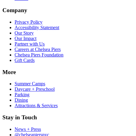
Company​​​​‌ ‍ ​‍​‍‌‍ ‌ ​‍‌‍‍‌‌‍‌ ‌‍‍‌‌‍ ‍​‍​‍​ ‍‍​‍​‍‌ ​ ‌‍​‌‌‍ ‍‌‍‍‌‌ ‌​‌ ‍‌​‍ ‍‌‍‍‌‌‍ ​‍​‍​‍ ​​‍​‍‌‍‍​‌ ​‍‌‍‌‌‌‍‌‍​‍​‍​ ‍‍​‍​‍‌‍‍​‌ ‌​‌ ‌​‌ ​​‌ ​ ​ ‍‍​‍ ​‍ ‌‍​ ‌‍‍​‌‍‌‌‌‍ ​‌ ​ ‌‍‌‌‌‍​‌‌ ​​‌‍‍‌‌‍‌‌‌ ​‍‌ ​ ​‍ ‍‌ ​ ‌‍​‌‌‍ ‍‌‍‍‌‌ ‌​‌ ‍‌​‍ ‍‌ ​ ‌ ‌​‌ ‌‌‌‍‌​‌‍‍‌‌‍ ​‍ ‌‍‍‌‌‍ ‍‌ ‌​‌‍‌‌‌‍ ‍‌ ‌​​‍ ‌‍‌‌‌‍‌​‌‍‍‌‌ ‌​​‍ ‌‍ ‌‌‍ ‌‍‌​‌‍‌‌​ ‌‌ ​​‌ ​‍‌‍‌‌‌ ​ ‌‍‌‌‌‍ ‍‌ ‌​‌‍​‌‌ ‌​‌‍‍‌‌‍ ‌‍ ‍​ ‍ ‌‍‍‌‌‍‌​​ ‌‌‍‌‍‌‍ ‌‍ ‌ ‌​‌‍‌‌‌ ​‍​ ‍ ‌ ‌​‌ ‍‌‌ ​​‌‍‌‌​ ‌‌‍‌‍‌‍ ‌‍ ‌ ‌​‌‍‌‌‌ ​‍​ ‍ ‌ ​​‌‍​‌‌ ‌​‌‍‍​​ ‌‌‍​ ‌‍ ‌‍ ​‌ ‌‌‌‍ ‌‌‍ ‍‌ ​ ​‍‌‌​ ‌‌‌​​‍‌‌ ‌‍‍ ‌‍‌‌‌ ‍‌​‍‌‌​ ​ ‌​‌​​‍‌‌​ ​ ‌​‌​​‍‌‌​ ​‍​ ​‍‌‍​ ​ ​ ​ ‌​​ ​​‌‍​ ​ ‌‍‌‍‌​​ ‌​‌‍‌‍‌‍‌‌‌‍‌‌‌‍‌​​‍‌‌​ ​‍​ ​‍​‍‌‌​ ‌‌‌​‌​​‍ ‍‌ ‌​‌‍‍‌‌ ‌​‌‍ ​‌‍‌‌​ ‌‍​‍‌‍​‌‌ ​ ‌‍‌‌‌‌‌‌‌ ​‍‌‍ ​​ ‌‌‍‍​‌ ‌​‌ ‌​‌ ​​‌ ​ ​‍‌‌​ ​ ‌​​‌​‍‌‌​ ​‍‌​‌‍​‍‌‌​ ​‍‌​‌‍‌‍​ ‌‍‍​‌‍‌‌‌‍ ​‌ ​ ‌‍‌‌‌‍​‌‌ ​​‌‍‍‌‌‍‌‌‌ ​‍‌ ​ ​‍ ‍‌ ​ ‌‍​‌‌‍ ‍‌‍‍‌‌ ‌​‌ ‍‌​‍ ‍‌ ​ ‌ ‌​‌ ‌‌‌‍‌​‌‍‍‌‌‍ ​‍‌‍‌‍‍‌‌‍‌​​ ‌‌‍‌‍‌‍ ‌‍ ‌ ‌​‌‍‌‌‌ ​‍​‍‌‍‌ ‌​‌ ‍‌‌ ​​‌‍‌‌​ ‌‌‍‌‍‌‍ ‌‍ ‌ ‌​‌‍‌‌‌ ​‍​‍‌‍‌ ​​‌‍​‌‌ ‌​‌‍‍​​ ‌‌‍​ ‌‍ ‌‍ ​‌ ‌‌‌‍ ‌‌‍ ‍‌ ​ ​‍‌‌​ ‌‌‌​​‍‌‌ ‌‍‍ ‌‍‌‌‌ ‍‌​‍‌‌​ ​ ‌​‌​​‍‌‌​ ​ ‌​‌​​‍‌‌​ ​‍​ ​‍‌‍​ ​ ​ ​ ‌​​ ​​‌‍​ ​ ‌‍‌‍‌​​ ‌​‌‍‌‍‌‍‌‌‌‍‌‌‌‍‌​​‍‌‌​ ​‍​ ​‍​‍‌‌​ ‌‌‌​‌​​‍ ‍‌ ‌​‌‍‍‌‌ ‌​‌‍ ​‌‍‌‌​‍‌‍‌ ​​‌‍‌‌‌ ​‍‌ ​ ‌ ​​‌‍‌‌‌‍​ ‌ ‌​‌‍‍‌‌ ‌‍‌‍‌‌​ ‌‌ ​​‌ ‌‌‌‍​‍‌‍ ​‌‍‍‌‌ ​ ‌‍‍​‌‍‌‌‌‍‌​​‍​‍‌ ‌
Privacy Policy​​​​‌ ‍ ​‍​‍‌‍ ‌ ​‍‌‍‍‌‌‍‌ ‌‍‍‌‌‍ ‍​‍​‍​ ‍‍​‍​‍‌ ​ ‌‍​‌‌‍ ‍‌‍‍‌‌ ‌​‌ ‍‌​‍ ‍‌‍‍‌‌‍ ​‍​‍​‍ ​​‍​‍‌‍‍​‌ ​‍‌‍‌‌‌‍‌‍​‍​‍​ ‍‍​‍​‍‌‍‍​‌ ‌​‌ ‌​‌ ​​‌ ​ ​ ‍‍​‍ ​‍ ‌‍​ ‌‍‍​‌‍‌‌‌‍ ​‌ ​ ‌‍‌‌‌‍​‌‌ ​​‌‍‍‌‌‍‌‌‌ ​‍‌ ​ ​‍ ‍‌ ​ ‌‍​‌‌‍ ‍‌‍‍‌‌ ‌​‌ ‍‌​‍ ‍‌ ​ ‌ ‌​‌ ‌‌‌‍‌​‌‍‍‌‌‍ ​‍ ‌‍‍‌‌‍ ‍‌ ‌​‌‍‌‌‌‍ ‍‌ ‌​​‍ ‌‍‌‌‌‍‌​‌‍‍‌‌ ‌​​‍ ‌‍ ‌‌‍ ‌‍‌​‌‍‌‌​ ‌‌ ​​‌ ​‍‌‍‌‌‌ ​ ‌‍‌‌‌‍ ‍‌ ‌​‌‍​‌‌ ‌​‌‍‍‌‌‍ ‌‍ ‍​ ‍ ‌‍‍‌‌‍‌​​ ‌‌‍‌‍‌‍ ‌‍ ‌ ‌​‌‍‌‌‌ ​‍​ ‍ ‌ ‌​‌ ‍‌‌ ​​‌‍‌‌​ ‌‌‍‌‍‌‍ ‌‍ ‌ ‌​‌‍‌‌‌ ​‍​ ‍ ‌ ​​‌‍​‌‌ ‌​‌‍‍​​ ‌‌‍​ ‌‍ ‌‍ ​‌ ‌‌‌‍ ‌‌‍ ‍‌ ​ ​‍‌‌​ ‌‌‌​​‍‌‌ ‌‍‍ ‌‍‌‌‌ ‍‌​‍‌‌​ ​ ‌​‌​​‍‌‌​ ​ ‌​‌​​‍‌‌​ ​‍​ ​‍‌‍​ ​ ​ ​ ‌​​ ​​‌‍​ ​ ‌‍‌‍‌​​ ‌​‌‍‌‍‌‍‌‌‌‍‌‌‌‍‌​​‍‌‌​ ​‍​ ​‍​‍‌‌​ ‌‌‌​‌​​‍ ‍‌‍ ​‌‍‍‌‌‍ ‍‌‍‍ ‌ ​ ​‍‌‌​ ‌‌‌​​‍‌‌ ‌‍‍ ‌‍‌‌‌ ‍‌​‍‌‌​ ​ ‌​‌​​‍‌‌​ ​ ‌​‌​​‍‌‌​ ​‍​ ​‍​ ​​​ ‍‌‌‍‌‌​ ‍​​ ‍‌​ ​‍‌‍​‍‌‍​‍​ ​‍​ ‍​‌‍​‌​ ​​​‍‌‌​ ​‍​ ​‍​‍‌‌​ ‌‌‌​‌​​‍ ‍‌‍ ‍‌‍​‌‌‍ ‌‌‍‌‌​ ‌‍​‍‌‍​‌‌ ​ ‌‍‌‌‌‌‌‌‌ ​‍‌‍ ​​ ‌‌‍‍​‌ ‌​‌ ‌​‌ ​​‌ ​ ​‍‌‌​ ​ ‌​​‌​‍‌‌​ ​‍‌​‌‍​‍‌‌​ ​‍‌​‌‍‌‍​ ‌‍‍​‌‍‌‌‌‍ ​‌ ​ ‌‍‌‌‌‍​‌‌ ​​‌‍‍‌‌‍‌‌‌ ​‍‌ ​ ​‍ ‍‌ ​ ‌‍​‌‌‍ ‍‌‍‍‌‌ ‌​‌ ‍‌​‍ ‍‌ ​ ‌ ‌​‌ ‌‌‌‍‌​‌‍‍‌‌‍ ​‍‌‍‌‍‍‌‌‍‌​​ ‌‌‍‌‍‌‍ ‌‍ ‌ ‌​‌‍‌‌‌ ​‍​‍‌‍‌ ‌​‌ ‍‌‌ ​​‌‍‌‌​ ‌‌‍‌‍‌‍ ‌‍ ‌ ‌​‌‍‌‌‌ ​‍​‍‌‍‌ ​​‌‍​‌‌ ‌​‌‍‍​​ ‌‌‍​ ‌‍ ‌‍ ​‌ ‌‌‌‍ ‌‌‍ ‍‌ ​ ​‍‌‌​ ‌‌‌​​‍‌‌ ‌‍‍ ‌‍‌‌‌ ‍‌​‍‌‌​ ​ ‌​‌​​‍‌‌​ ​ ‌​‌​​‍‌‌​ ​‍​ ​‍‌‍​ ​ ​ ​ ‌​​ ​​‌‍​ ​ ‌‍‌‍‌​​ ‌​‌‍‌‍‌‍‌‌‌‍‌‌‌‍‌​​‍‌‌​ ​‍​ ​‍​‍‌‌​ ‌‌‌​‌​​‍ ‍‌‍ ​‌‍‍‌‌‍ ‍‌‍‍ ‌ ​ ​‍‌‌​ ‌‌‌​​‍‌‌ ‌‍‍ ‌‍‌‌‌ ‍‌​‍‌‌​ ​ ‌​‌​​‍‌‌​ ​ ‌​‌​​‍‌‌​ ​‍​ ​‍​ ​​​ ‍‌‌‍‌‌​ ‍​​ ‍‌​ ​‍‌‍​‍‌‍​‍​ ​‍​ ‍​‌‍​‌​ ​​​‍‌‌​ ​‍​ ​‍​‍‌‌​ ‌‌‌​‌​​‍ ‍‌‍ ‍‌‍​‌‌‍ ‌‌‍‌‌​‍‌‍‌ ​​‌‍‌‌‌ ​‍‌ ​ ‌ ​​‌‍‌‌‌‍​ ‌ ‌​‌‍‍‌‌ ‌‍‌‍‌‌​ ‌‌ ​​‌ ‌‌‌‍​‍‌‍ ​‌‍‍‌‌ ​ ‌‍‍​‌‍‌‌‌‍‌​​‍​‍‌ ‌
Accessibility Statement​​​​‌ ‍ ​‍​‍‌‍ ‌ ​‍‌‍‍‌‌‍‌ ‌‍‍‌‌‍ ‍​‍​‍​ ‍‍​‍​‍‌ ​ ‌‍​‌‌‍ ‍‌‍‍‌‌ ‌​‌ ‍‌​‍ ‍‌‍‍‌‌‍ ​‍​‍​‍ ​​‍​‍‌‍‍​‌ ​‍‌‍‌‌‌‍‌‍​‍​‍​ ‍‍​‍​‍‌‍‍​‌ ‌​‌ ‌​‌ ​​‌ ​ ​ ‍‍​‍ ​‍ ‌‍​ ‌‍‍​‌‍‌‌‌‍ ​‌ ​ ‌‍‌‌‌‍​‌‌ ​​‌‍‍‌‌‍‌‌‌ ​‍‌ ​ ​‍ ‍‌ ​ ‌‍​‌‌‍ ‍‌‍‍‌‌ ‌​‌ ‍‌​‍ ‍‌ ​ ‌ ‌​‌ ‌‌‌‍‌​‌‍‍‌‌‍ ​‍ ‌‍‍‌‌‍ ‍‌ ‌​‌‍‌‌‌‍ ‍‌ ‌​​‍ ‌‍‌‌‌‍‌​‌‍‍‌‌ ‌​​‍ ‌‍ ‌‌‍ ‌‍‌​‌‍‌‌​ ‌‌ ​​‌ ​‍‌‍‌‌‌ ​ ‌‍‌‌‌‍ ‍‌ ‌​‌‍​‌‌ ‌​‌‍‍‌‌‍ ‌‍ ‍​ ‍ ‌‍‍‌‌‍‌​​ ‌‌‍‌‍‌‍ ‌‍ ‌ ‌​‌‍‌‌‌ ​‍​ ‍ ‌ ‌​‌ ‍‌‌ ​​‌‍‌‌​ ‌‌‍‌‍‌‍ ‌‍ ‌ ‌​‌‍‌‌‌ ​‍​ ‍ ‌ ​​‌‍​‌‌ ‌​‌‍‍​​ ‌‌‍​ ‌‍ ‌‍ ​‌ ‌‌‌‍ ‌‌‍ ‍‌ ​ ​‍‌‌​ ‌‌‌​​‍‌‌ ‌‍‍ ‌‍‌‌‌ ‍‌​‍‌‌​ ​ ‌​‌​​‍‌‌​ ​ ‌​‌​​‍‌‌​ ​‍​ ​‍‌‍​ ​ ​ ​ ‌​​ ​​‌‍​ ​ ‌‍‌‍‌​​ ‌​‌‍‌‍‌‍‌‌‌‍‌‌‌‍‌​​‍‌‌​ ​‍​ ​‍​‍‌‌​ ‌‌‌​‌​​‍ ‍‌‍ ​‌‍‍‌‌‍ ‍‌‍‍ ‌ ​ ​‍‌‌​ ‌‌‌​​‍‌‌ ‌‍‍ ‌‍‌‌‌ ‍‌​‍‌‌​ ​ ‌​‌​​‍‌‌​ ​ ‌​‌​​‍‌‌​ ​‍​ ​‍​ ​ ​ ‌‍​ ‌ ​ ​ ‌‍​‌​ ‌‍​ ‌ ​ ‍‌​ ​‌​ ‌‍‌‍‌​​ ​​​‍‌‌​ ​‍​ ​‍​‍‌‌​ ‌‌‌​‌​​‍ ‍‌‍ ‍‌‍​‌‌‍ ‌‌‍‌‌​ ‌‍​‍‌‍​‌‌ ​ ‌‍‌‌‌‌‌‌‌ ​‍‌‍ ​​ ‌‌‍‍​‌ ‌​‌ ‌​‌ ​​‌ ​ ​‍‌‌​ ​ ‌​​‌​‍‌‌​ ​‍‌​‌‍​‍‌‌​ ​‍‌​‌‍‌‍​ ‌‍‍​‌‍‌‌‌‍ ​‌ ​ ‌‍‌‌‌‍​‌‌ ​​‌‍‍‌‌‍‌‌‌ ​‍‌ ​ ​‍ ‍‌ ​ ‌‍​‌‌‍ ‍‌‍‍‌‌ ‌​‌ ‍‌​‍ ‍‌ ​ ‌ ‌​‌ ‌‌‌‍‌​‌‍‍‌‌‍ ​‍‌‍‌‍‍‌‌‍‌​​ ‌‌‍‌‍‌‍ ‌‍ ‌ ‌​‌‍‌‌‌ ​‍​‍‌‍‌ ‌​‌ ‍‌‌ ​​‌‍‌‌​ ‌‌‍‌‍‌‍ ‌‍ ‌ ‌​‌‍‌‌‌ ​‍​‍‌‍‌ ​​‌‍​‌‌ ‌​‌‍‍​​ ‌‌‍​ ‌‍ ‌‍ ​‌ ‌‌‌‍ ‌‌‍ ‍‌ ​ ​‍‌‌​ ‌‌‌​​‍‌‌ ‌‍‍ ‌‍‌‌‌ ‍‌​‍‌‌​ ​ ‌​‌​​‍‌‌​ ​ ‌​‌​​‍‌‌​ ​‍​ ​‍‌‍​ ​ ​ ​ ‌​​ ​​‌‍​ ​ ‌‍‌‍‌​​ ‌​‌‍‌‍‌‍‌‌‌‍‌‌‌‍‌​​‍‌‌​ ​‍​ ​‍​‍‌‌​ ‌‌‌​‌​​‍ ‍‌‍ ​‌‍‍‌‌‍ ‍‌‍‍ ‌ ​ ​‍‌‌​ ‌‌‌​​‍‌‌ ‌‍‍ ‌‍‌‌‌ ‍‌​‍‌‌​ ​ ‌​‌​​‍‌‌​ ​ ‌​‌​​‍‌‌​ ​‍​ ​‍​ ​ ​ ‌‍​ ‌ ​ ​ ‌‍​‌​ ‌‍​ ‌ ​ ‍‌​ ​‌​ ‌‍‌‍‌​​ ​​​‍‌‌​ ​‍​ ​‍​‍‌‌​ ‌‌‌​‌​​‍ ‍‌‍ ‍‌‍​‌‌‍ ‌‌‍‌‌​‍‌‍‌ ​​‌‍‌‌‌ ​‍‌ ​ ‌ ​​‌‍‌‌‌‍​ ‌ ‌​‌‍‍‌‌ ‌‍‌‍‌‌​ ‌‌ ​​‌ ‌‌‌‍​‍‌‍ ​‌‍‍‌‌ ​ ‌‍‍​‌‍‌‌‌‍‌​​‍​‍‌ ‌
Our Story​​​​‌ ‍ ​‍​‍‌‍ ‌ ​‍‌‍‍‌‌‍‌ ‌‍‍‌‌‍ ‍​‍​‍​ ‍‍​‍​‍‌ ​ ‌‍​‌‌‍ ‍‌‍‍‌‌ ‌​‌ ‍‌​‍ ‍‌‍‍‌‌‍ ​‍​‍​‍ ​​‍​‍‌‍‍​‌ ​‍‌‍‌‌‌‍‌‍​‍​‍​ ‍‍​‍​‍‌‍‍​‌ ‌​‌ ‌​‌ ​​‌ ​ ​ ‍‍​‍ ​‍ ‌‍​ ‌‍‍​‌‍‌‌‌‍ ​‌ ​ ‌‍‌‌‌‍​‌‌ ​​‌‍‍‌‌‍‌‌‌ ​‍‌ ​ ​‍ ‍‌ ​ ‌‍​‌‌‍ ‍‌‍‍‌‌ ‌​‌ ‍‌​‍ ‍‌ ​ ‌ ‌​‌ ‌‌‌‍‌​‌‍‍‌‌‍ ​‍ ‌‍‍‌‌‍ ‍‌ ‌​‌‍‌‌‌‍ ‍‌ ‌​​‍ ‌‍‌‌‌‍‌​‌‍‍‌‌ ‌​​‍ ‌‍ ‌‌‍ ‌‍‌​‌‍‌‌​ ‌‌ ​​‌ ​‍‌‍‌‌‌ ​ ‌‍‌‌‌‍ ‍‌ ‌​‌‍​‌‌ ‌​‌‍‍‌‌‍ ‌‍ ‍​ ‍ ‌‍‍‌‌‍‌​​ ‌‌‍‌‍‌‍ ‌‍ ‌ ‌​‌‍‌‌‌ ​‍​ ‍ ‌ ‌​‌ ‍‌‌ ​​‌‍‌‌​ ‌‌‍‌‍‌‍ ‌‍ ‌ ‌​‌‍‌‌‌ ​‍​ ‍ ‌ ​​‌‍​‌‌ ‌​‌‍‍​​ ‌‌‍​ ‌‍ ‌‍ ​‌ ‌‌‌‍ ‌‌‍ ‍‌ ​ ​‍‌‌​ ‌‌‌​​‍‌‌ ‌‍‍ ‌‍‌‌‌ ‍‌​‍‌‌​ ​ ‌​‌​​‍‌‌​ ​ ‌​‌​​‍‌‌​ ​‍​ ​‍‌‍​ ​ ​ ​ ‌​​ ​​‌‍​ ​ ‌‍‌‍‌​​ ‌​‌‍‌‍‌‍‌‌‌‍‌‌‌‍‌​​‍‌‌​ ​‍​ ​‍​‍‌‌​ ‌‌‌​‌​​‍ ‍‌‍ ​‌‍‍‌‌‍ ‍‌‍‍ ‌ ​ ​‍‌‌​ ‌‌‌​​‍‌‌ ‌‍‍ ‌‍‌‌‌ ‍‌​‍‌‌​ ​ ‌​‌​​‍‌‌​ ​ ‌​‌​​‍‌‌​ ​‍​ ​‍‌‍‌‍​ ​ ​ ‌‌‌‍‌​‌‍​ ​ ​​​ ​ ​ ‌‍​ ‌‍​ ​ ‌‍​‍​ ​‍​‍‌‌​ ​‍​ ​‍​‍‌‌​ ‌‌‌​‌​​‍ ‍‌‍ ‍‌‍​‌‌‍ ‌‌‍‌‌​ ‌‍​‍‌‍​‌‌ ​ ‌‍‌‌‌‌‌‌‌ ​‍‌‍ ​​ ‌‌‍‍​‌ ‌​‌ ‌​‌ ​​‌ ​ ​‍‌‌​ ​ ‌​​‌​‍‌‌​ ​‍‌​‌‍​‍‌‌​ ​‍‌​‌‍‌‍​ ‌‍‍​‌‍‌‌‌‍ ​‌ ​ ‌‍‌‌‌‍​‌‌ ​​‌‍‍‌‌‍‌‌‌ ​‍‌ ​ ​‍ ‍‌ ​ ‌‍​‌‌‍ ‍‌‍‍‌‌ ‌​‌ ‍‌​‍ ‍‌ ​ ‌ ‌​‌ ‌‌‌‍‌​‌‍‍‌‌‍ ​‍‌‍‌‍‍‌‌‍‌​​ ‌‌‍‌‍‌‍ ‌‍ ‌ ‌​‌‍‌‌‌ ​‍​‍‌‍‌ ‌​‌ ‍‌‌ ​​‌‍‌‌​ ‌‌‍‌‍‌‍ ‌‍ ‌ ‌​‌‍‌‌‌ ​‍​‍‌‍‌ ​​‌‍​‌‌ ‌​‌‍‍​​ ‌‌‍​ ‌‍ ‌‍ ​‌ ‌‌‌‍ ‌‌‍ ‍‌ ​ ​‍‌‌​ ‌‌‌​​‍‌‌ ‌‍‍ ‌‍‌‌‌ ‍‌​‍‌‌​ ​ ‌​‌​​‍‌‌​ ​ ‌​‌​​‍‌‌​ ​‍​ ​‍‌‍​ ​ ​ ​ ‌​​ ​​‌‍​ ​ ‌‍‌‍‌​​ ‌​‌‍‌‍‌‍‌‌‌‍‌‌‌‍‌​​‍‌‌​ ​‍​ ​‍​‍‌‌​ ‌‌‌​‌​​‍ ‍‌‍ ​‌‍‍‌‌‍ ‍‌‍‍ ‌ ​ ​‍‌‌​ ‌‌‌​​‍‌‌ ‌‍‍ ‌‍‌‌‌ ‍‌​‍‌‌​ ​ ‌​‌​​‍‌‌​ ​ ‌​‌​​‍‌‌​ ​‍​ ​‍‌‍‌‍​ ​ ​ ‌‌‌‍‌​‌‍​ ​ ​​​ ​ ​ ‌‍​ ‌‍​ ​ ‌‍​‍​ ​‍​‍‌‌​ ​‍​ ​‍​‍‌‌​ ‌‌‌​‌​​‍ ‍‌‍ ‍‌‍​‌‌‍ ‌‌‍‌‌​‍‌‍‌ ​​‌‍‌‌‌ ​‍‌ ​ ‌ ​​‌‍‌‌‌‍​ ‌ ‌​‌‍‍‌‌ ‌‍‌‍‌‌​ ‌‌ ​​‌ ‌‌‌‍​‍‌‍ ​‌‍‍‌‌ ​ ‌‍‍​‌‍‌‌‌‍‌​​‍​‍‌ ‌
Our Impact​​​​‌ ‍ ​‍​‍‌‍ ‌ ​‍‌‍‍‌‌‍‌ ‌‍‍‌‌‍ ‍​‍​‍​ ‍‍​‍​‍‌ ​ ‌‍​‌‌‍ ‍‌‍‍‌‌ ‌​‌ ‍‌​‍ ‍‌‍‍‌‌‍ ​‍​‍​‍ ​​‍​‍‌‍‍​‌ ​‍‌‍‌‌‌‍‌‍​‍​‍​ ‍‍​‍​‍‌‍‍​‌ ‌​‌ ‌​‌ ​​‌ ​ ​ ‍‍​‍ ​‍ ‌‍​ ‌‍‍​‌‍‌‌‌‍ ​‌ ​ ‌‍‌‌‌‍​‌‌ ​​‌‍‍‌‌‍‌‌‌ ​‍‌ ​ ​‍ ‍‌ ​ ‌‍​‌‌‍ ‍‌‍‍‌‌ ‌​‌ ‍‌​‍ ‍‌ ​ ‌ ‌​‌ ‌‌‌‍‌​‌‍‍‌‌‍ ​‍ ‌‍‍‌‌‍ ‍‌ ‌​‌‍‌‌‌‍ ‍‌ ‌​​‍ ‌‍‌‌‌‍‌​‌‍‍‌‌ ‌​​‍ ‌‍ ‌‌‍ ‌‍‌​‌‍‌‌​ ‌‌ ​​‌ ​‍‌‍‌‌‌ ​ ‌‍‌‌‌‍ ‍‌ ‌​‌‍​‌‌ ‌​‌‍‍‌‌‍ ‌‍ ‍​ ‍ ‌‍‍‌‌‍‌​​ ‌‌‍‌‍‌‍ ‌‍ ‌ ‌​‌‍‌‌‌ ​‍​ ‍ ‌ ‌​‌ ‍‌‌ ​​‌‍‌‌​ ‌‌‍‌‍‌‍ ‌‍ ‌ ‌​‌‍‌‌‌ ​‍​ ‍ ‌ ​​‌‍​‌‌ ‌​‌‍‍​​ ‌‌‍​ ‌‍ ‌‍ ​‌ ‌‌‌‍ ‌‌‍ ‍‌ ​ ​‍‌‌​ ‌‌‌​​‍‌‌ ‌‍‍ ‌‍‌‌‌ ‍‌​‍‌‌​ ​ ‌​‌​​‍‌‌​ ​ ‌​‌​​‍‌‌​ ​‍​ ​‍‌‍​ ​ ​ ​ ‌​​ ​​‌‍​ ​ ‌‍‌‍‌​​ ‌​‌‍‌‍‌‍‌‌‌‍‌‌‌‍‌​​‍‌‌​ ​‍​ ​‍​‍‌‌​ ‌‌‌​‌​​‍ ‍‌‍ ​‌‍‍‌‌‍ ‍‌‍‍ ‌ ​ ​‍‌‌​ ‌‌‌​​‍‌‌ ‌‍‍ ‌‍‌‌‌ ‍‌​‍‌‌​ ​ ‌​‌​​‍‌‌​ ​ ‌​‌​​‍‌‌​ ​‍​ ​‍‌‍‌‍​ ‍‌​ ​ ‌‍​‌​ ‌​​ ​‌‌‍​‌​ ​​‌‍‌‌​ ‌‍‌‍‌​​ ‌ ​‍‌‌​ ​‍​ ​‍​‍‌‌​ ‌‌‌​‌​​‍ ‍‌‍ ‍‌‍​‌‌‍ ‌‌‍‌‌​ ‌‍​‍‌‍​‌‌ ​ ‌‍‌‌‌‌‌‌‌ ​‍‌‍ ​​ ‌‌‍‍​‌ ‌​‌ ‌​‌ ​​‌ ​ ​‍‌‌​ ​ ‌​​‌​‍‌‌​ ​‍‌​‌‍​‍‌‌​ ​‍‌​‌‍‌‍​ ‌‍‍​‌‍‌‌‌‍ ​‌ ​ ‌‍‌‌‌‍​‌‌ ​​‌‍‍‌‌‍‌‌‌ ​‍‌ ​ ​‍ ‍‌ ​ ‌‍​‌‌‍ ‍‌‍‍‌‌ ‌​‌ ‍‌​‍ ‍‌ ​ ‌ ‌​‌ ‌‌‌‍‌​‌‍‍‌‌‍ ​‍‌‍‌‍‍‌‌‍‌​​ ‌‌‍‌‍‌‍ ‌‍ ‌ ‌​‌‍‌‌‌ ​‍​‍‌‍‌ ‌​‌ ‍‌‌ ​​‌‍‌‌​ ‌‌‍‌‍‌‍ ‌‍ ‌ ‌​‌‍‌‌‌ ​‍​‍‌‍‌ ​​‌‍​‌‌ ‌​‌‍‍​​ ‌‌‍​ ‌‍ ‌‍ ​‌ ‌‌‌‍ ‌‌‍ ‍‌ ​ ​‍‌‌​ ‌‌‌​​‍‌‌ ‌‍‍ ‌‍‌‌‌ ‍‌​‍‌‌​ ​ ‌​‌​​‍‌‌​ ​ ‌​‌​​‍‌‌​ ​‍​ ​‍‌‍​ ​ ​ ​ ‌​​ ​​‌‍​ ​ ‌‍‌‍‌​​ ‌​‌‍‌‍‌‍‌‌‌‍‌‌‌‍‌​​‍‌‌​ ​‍​ ​‍​‍‌‌​ ‌‌‌​‌​​‍ ‍‌‍ ​‌‍‍‌‌‍ ‍‌‍‍ ‌ ​ ​‍‌‌​ ‌‌‌​​‍‌‌ ‌‍‍ ‌‍‌‌‌ ‍‌​‍‌‌​ ​ ‌​‌​​‍‌‌​ ​ ‌​‌​​‍‌‌​ ​‍​ ​‍‌‍‌‍​ ‍‌​ ​ ‌‍​‌​ ‌​​ ​‌‌‍​‌​ ​​‌‍‌‌​ ‌‍‌‍‌​​ ‌ ​‍‌‌​ ​‍​ ​‍​‍‌‌​ ‌‌‌​‌​​‍ ‍‌‍ ‍‌‍​‌‌‍ ‌‌‍‌‌​‍‌‍‌ ​​‌‍‌‌‌ ​‍‌ ​ ‌ ​​‌‍‌‌‌‍​ ‌ ‌​‌‍‍‌‌ ‌‍‌‍‌‌​ ‌‌ ​​‌ ‌‌‌‍​‍‌‍ ​‌‍‍‌‌ ​ ‌‍‍​‌‍‌‌‌‍‌​​‍​‍‌ ‌
Partner with Us​​​​‌ ‍ ​‍​‍‌‍ ‌ ​‍‌‍‍‌‌‍‌ ‌‍‍‌‌‍ ‍​‍​‍​ ‍‍​‍​‍‌ ​ ‌‍​‌‌‍ ‍‌‍‍‌‌ ‌​‌ ‍‌​‍ ‍‌‍‍‌‌‍ ​‍​‍​‍ ​​‍​‍‌‍‍​‌ ​‍‌‍‌‌‌‍‌‍​‍​‍​ ‍‍​‍​‍‌‍‍​‌ ‌​‌ ‌​‌ ​​‌ ​ ​ ‍‍​‍ ​‍ ‌‍​ ‌‍‍​‌‍‌‌‌‍ ​‌ ​ ‌‍‌‌‌‍​‌‌ ​​‌‍‍‌‌‍‌‌‌ ​‍‌ ​ ​‍ ‍‌ ​ ‌‍​‌‌‍ ‍‌‍‍‌‌ ‌​‌ ‍‌​‍ ‍‌ ​ ‌ ‌​‌ ‌‌‌‍‌​‌‍‍‌‌‍ ​‍ ‌‍‍‌‌‍ ‍‌ ‌​‌‍‌‌‌‍ ‍‌ ‌​​‍ ‌‍‌‌‌‍‌​‌‍‍‌‌ ‌​​‍ ‌‍ ‌‌‍ ‌‍‌​‌‍‌‌​ ‌‌ ​​‌ ​‍‌‍‌‌‌ ​ ‌‍‌‌‌‍ ‍‌ ‌​‌‍​‌‌ ‌​‌‍‍‌‌‍ ‌‍ ‍​ ‍ ‌‍‍‌‌‍‌​​ ‌‌‍‌‍‌‍ ‌‍ ‌ ‌​‌‍‌‌‌ ​‍​ ‍ ‌ ‌​‌ ‍‌‌ ​​‌‍‌‌​ ‌‌‍‌‍‌‍ ‌‍ ‌ ‌​‌‍‌‌‌ ​‍​ ‍ ‌ ​​‌‍​‌‌ ‌​‌‍‍​​ ‌‌‍​ ‌‍ ‌‍ ​‌ ‌‌‌‍ ‌‌‍ ‍‌ ​ ​‍‌‌​ ‌‌‌​​‍‌‌ ‌‍‍ ‌‍‌‌‌ ‍‌​‍‌‌​ ​ ‌​‌​​‍‌‌​ ​ ‌​‌​​‍‌‌​ ​‍​ ​‍‌‍​ ​ ​ ​ ‌​​ ​​‌‍​ ​ ‌‍‌‍‌​​ ‌​‌‍‌‍‌‍‌‌‌‍‌‌‌‍‌​​‍‌‌​ ​‍​ ​‍​‍‌‌​ ‌‌‌​‌​​‍ ‍‌‍ ​‌‍‍‌‌‍ ‍‌‍‍ ‌ ​ ​‍‌‌​ ‌‌‌​​‍‌‌ ‌‍‍ ‌‍‌‌‌ ‍‌​‍‌‌​ ​ ‌​‌​​‍‌‌​ ​ ‌​‌​​‍‌‌​ ​‍​ ​‍‌‍‌‌‌‍‌‌​ ​‌‌‍​ ‌‍​ ​ ​​‌‍‌​‌‍‌‌‌‍​‍‌‍​‌​ ‍​‌‍‌‌‌‍​‍‌‍​‍‌‍‌‍​ ‍​‌‍‌‍‌‍‌​​ ​‌‌‍‌‌​ ​​​ ​ ​ ​​​ ‌‌​ ‍‌​ ​ ​ ‍‌​ ‌ ‌‍​‌​ ‍‌‌‍‌​​ ​​​‍‌‌​ ​‍​ ​‍​‍‌‌​ ‌‌‌​‌​​‍ ‍‌‍ ‍‌‍​‌‌‍ ‌‌‍‌‌​ ‌‍​‍‌‍​‌‌ ​ ‌‍‌‌‌‌‌‌‌ ​‍‌‍ ​​ ‌‌‍‍​‌ ‌​‌ ‌​‌ ​​‌ ​ ​‍‌‌​ ​ ‌​​‌​‍‌‌​ ​‍‌​‌‍​‍‌‌​ ​‍‌​‌‍‌‍​ ‌‍‍​‌‍‌‌‌‍ ​‌ ​ ‌‍‌‌‌‍​‌‌ ​​‌‍‍‌‌‍‌‌‌ ​‍‌ ​ ​‍ ‍‌ ​ ‌‍​‌‌‍ ‍‌‍‍‌‌ ‌​‌ ‍‌​‍ ‍‌ ​ ‌ ‌​‌ ‌‌‌‍‌​‌‍‍‌‌‍ ​‍‌‍‌‍‍‌‌‍‌​​ ‌‌‍‌‍‌‍ ‌‍ ‌ ‌​‌‍‌‌‌ ​‍​‍‌‍‌ ‌​‌ ‍‌‌ ​​‌‍‌‌​ ‌‌‍‌‍‌‍ ‌‍ ‌ ‌​‌‍‌‌‌ ​‍​‍‌‍‌ ​​‌‍​‌‌ ‌​‌‍‍​​ ‌‌‍​ ‌‍ ‌‍ ​‌ ‌‌‌‍ ‌‌‍ ‍‌ ​ ​‍‌‌​ ‌‌‌​​‍‌‌ ‌‍‍ ‌‍‌‌‌ ‍‌​‍‌‌​ ​ ‌​‌​​‍‌‌​ ​ ‌​‌​​‍‌‌​ ​‍​ ​‍‌‍​ ​ ​ ​ ‌​​ ​​‌‍​ ​ ‌‍‌‍‌​​ ‌​‌‍‌‍‌‍‌‌‌‍‌‌‌‍‌​​‍‌‌​ ​‍​ ​‍​‍‌‌​ ‌‌‌​‌​​‍ ‍‌‍ ​‌‍‍‌‌‍ ‍‌‍‍ ‌ ​ ​‍‌‌​ ‌‌‌​​‍‌‌ ‌‍‍ ‌‍‌‌‌ ‍‌​‍‌‌​ ​ ‌​‌​​‍‌‌​ ​ ‌​‌​​‍‌‌​ ​‍​ ​‍‌‍‌‌‌‍‌‌​ ​‌‌‍​ ‌‍​ ​ ​​‌‍‌​‌‍‌‌‌‍​‍‌‍​‌​ ‍​‌‍‌‌‌‍​‍‌‍​‍‌‍‌‍​ ‍​‌‍‌‍‌‍‌​​ ​‌‌‍‌‌​ ​​​ ​ ​ ​​​ ‌‌​ ‍‌​ ​ ​ ‍‌​ ‌ ‌‍​‌​ ‍‌‌‍‌​​ ​​​‍‌‌​ ​‍​ ​‍​‍‌‌​ ‌‌‌​‌​​‍ ‍‌‍ ‍‌‍​‌‌‍ ‌‌‍‌‌​‍‌‍‌ ​​‌‍‌‌‌ ​‍‌ ​ ‌ ​​‌‍‌‌‌‍​ ‌ ‌​‌‍‍‌‌ ‌‍‌‍‌‌​ ‌‌ ​​‌ ‌‌‌‍​‍‌‍ ​‌‍‍‌‌ ​ ‌‍‍​‌‍‌‌‌‍‌​​‍​‍‌ ‌
Careers at Chelsea Piers​​​​‌ ‍ ​‍​‍‌‍ ‌ ​‍‌‍‍‌‌‍‌ ‌‍‍‌‌‍ ‍​‍​‍​ ‍‍​‍​‍‌ ​ ‌‍​‌‌‍ ‍‌‍‍‌‌ ‌​‌ ‍‌​‍ ‍‌‍‍‌‌‍ ​‍​‍​‍ ​​‍​‍‌‍‍​‌ ​‍‌‍‌‌‌‍‌‍​‍​‍​ ‍‍​‍​‍‌‍‍​‌ ‌​‌ ‌​‌ ​​‌ ​ ​ ‍‍​‍ ​‍ ‌‍​ ‌‍‍​‌‍‌‌‌‍ ​‌ ​ ‌‍‌‌‌‍​‌‌ ​​‌‍‍‌‌‍‌‌‌ ​‍‌ ​ ​‍ ‍‌ ​ ‌‍​‌‌‍ ‍‌‍‍‌‌ ‌​‌ ‍‌​‍ ‍‌ ​ ‌ ‌​‌ ‌‌‌‍‌​‌‍‍‌‌‍ ​‍ ‌‍‍‌‌‍ ‍‌ ‌​‌‍‌‌‌‍ ‍‌ ‌​​‍ ‌‍‌‌‌‍‌​‌‍‍‌‌ ‌​​‍ ‌‍ ‌‌‍ ‌‍‌​‌‍‌‌​ ‌‌ ​​‌ ​‍‌‍‌‌‌ ​ ‌‍‌‌‌‍ ‍‌ ‌​‌‍​‌‌ ‌​‌‍‍‌‌‍ ‌‍ ‍​ ‍ ‌‍‍‌‌‍‌​​ ‌‌‍‌‍‌‍ ‌‍ ‌ ‌​‌‍‌‌‌ ​‍​ ‍ ‌ ‌​‌ ‍‌‌ ​​‌‍‌‌​ ‌‌‍‌‍‌‍ ‌‍ ‌ ‌​‌‍‌‌‌ ​‍​ ‍ ‌ ​​‌‍​‌‌ ‌​‌‍‍​​ ‌‌‍​ ‌‍ ‌‍ ​‌ ‌‌‌‍ ‌‌‍ ‍‌ ​ ​‍‌‌​ ‌‌‌​​‍‌‌ ‌‍‍ ‌‍‌‌‌ ‍‌​‍‌‌​ ​ ‌​‌​​‍‌‌​ ​ ‌​‌​​‍‌‌​ ​‍​ ​‍‌‍​ ​ ​ ​ ‌​​ ​​‌‍​ ​ ‌‍‌‍‌​​ ‌​‌‍‌‍‌‍‌‌‌‍‌‌‌‍‌​​‍‌‌​ ​‍​ ​‍​‍‌‌​ ‌‌‌​‌​​‍ ‍‌‍ ​‌‍‍‌‌‍ ‍‌‍‍ ‌ ​ ​‍‌‌​ ‌‌‌​​‍‌‌ ‌‍‍ ‌‍‌‌‌ ‍‌​‍‌‌​ ​ ‌​‌​​‍‌‌​ ​ ‌​‌​​‍‌‌​ ​‍​ ​‍​ ‌​​ ‍‌​ ​ ​ ‍​‌‍‌‌​ ​​​ ‍​​ ‌‍‌‍​‌​ ​ ‌‍​‍‌‍​ ​‍‌‌​ ​‍​ ​‍​‍‌‌​ ‌‌‌​‌​​‍ ‍‌‍ ‍‌‍​‌‌‍ ‌‌‍‌‌​ ‌‍​‍‌‍​‌‌ ​ ‌‍‌‌‌‌‌‌‌ ​‍‌‍ ​​ ‌‌‍‍​‌ ‌​‌ ‌​‌ ​​‌ ​ ​‍‌‌​ ​ ‌​​‌​‍‌‌​ ​‍‌​‌‍​‍‌‌​ ​‍‌​‌‍‌‍​ ‌‍‍​‌‍‌‌‌‍ ​‌ ​ ‌‍‌‌‌‍​‌‌ ​​‌‍‍‌‌‍‌‌‌ ​‍‌ ​ ​‍ ‍‌ ​ ‌‍​‌‌‍ ‍‌‍‍‌‌ ‌​‌ ‍‌​‍ ‍‌ ​ ‌ ‌​‌ ‌‌‌‍‌​‌‍‍‌‌‍ ​‍‌‍‌‍‍‌‌‍‌​​ ‌‌‍‌‍‌‍ ‌‍ ‌ ‌​‌‍‌‌‌ ​‍​‍‌‍‌ ‌​‌ ‍‌‌ ​​‌‍‌‌​ ‌‌‍‌‍‌‍ ‌‍ ‌ ‌​‌‍‌‌‌ ​‍​‍‌‍‌ ​​‌‍​‌‌ ‌​‌‍‍​​ ‌‌‍​ ‌‍ ‌‍ ​‌ ‌‌‌‍ ‌‌‍ ‍‌ ​ ​‍‌‌​ ‌‌‌​​‍‌‌ ‌‍‍ ‌‍‌‌‌ ‍‌​‍‌‌​ ​ ‌​‌​​‍‌‌​ ​ ‌​‌​​‍‌‌​ ​‍​ ​‍‌‍​ ​ ​ ​ ‌​​ ​​‌‍​ ​ ‌‍‌‍‌​​ ‌​‌‍‌‍‌‍‌‌‌‍‌‌‌‍‌​​‍‌‌​ ​‍​ ​‍​‍‌‌​ ‌‌‌​‌​​‍ ‍‌‍ ​‌‍‍‌‌‍ ‍‌‍‍ ‌ ​ ​‍‌‌​ ‌‌‌​​‍‌‌ ‌‍‍ ‌‍‌‌‌ ‍‌​‍‌‌​ ​ ‌​‌​​‍‌‌​ ​ ‌​‌​​‍‌‌​ ​‍​ ​‍​ ‌​​ ‍‌​ ​ ​ ‍​‌‍‌‌​ ​​​ ‍​​ ‌‍‌‍​‌​ ​ ‌‍​‍‌‍​ ​‍‌‌​ ​‍​ ​‍​‍‌‌​ ‌‌‌​‌​​‍ ‍‌‍ ‍‌‍​‌‌‍ ‌‌‍‌‌​‍‌‍‌ ​​‌‍‌‌‌ ​‍‌ ​ ‌ ​​‌‍‌‌‌‍​ ‌ ‌​‌‍‍‌‌ ‌‍‌‍‌‌​ ‌‌ ​​‌ ‌‌‌‍​‍‌‍ ​‌‍‍‌‌ ​ ‌‍‍​‌‍‌‌‌‍‌​​‍​‍‌ ‌
Chelsea Piers Foundation​​​​‌ ‍ ​‍​‍‌‍ ‌ ​‍‌‍‍‌‌‍‌ ‌‍‍‌‌‍ ‍​‍​‍​ ‍‍​‍​‍‌ ​ ‌‍​‌‌‍ ‍‌‍‍‌‌ ‌​‌ ‍‌​‍ ‍‌‍‍‌‌‍ ​‍​‍​‍ ​​‍​‍‌‍‍​‌ ​‍‌‍‌‌‌‍‌‍​‍​‍​ ‍‍​‍​‍‌‍‍​‌ ‌​‌ ‌​‌ ​​‌ ​ ​ ‍‍​‍ ​‍ ‌‍​ ‌‍‍​‌‍‌‌‌‍ ​‌ ​ ‌‍‌‌‌‍​‌‌ ​​‌‍‍‌‌‍‌‌‌ ​‍‌ ​ ​‍ ‍‌ ​ ‌‍​‌‌‍ ‍‌‍‍‌‌ ‌​‌ ‍‌​‍ ‍‌ ​ ‌ ‌​‌ ‌‌‌‍‌​‌‍‍‌‌‍ ​‍ ‌‍‍‌‌‍ ‍‌ ‌​‌‍‌‌‌‍ ‍‌ ‌​​‍ ‌‍‌‌‌‍‌​‌‍‍‌‌ ‌​​‍ ‌‍ ‌‌‍ ‌‍‌​‌‍‌‌​ ‌‌ ​​‌ ​‍‌‍‌‌‌ ​ ‌‍‌‌‌‍ ‍‌ ‌​‌‍​‌‌ ‌​‌‍‍‌‌‍ ‌‍ ‍​ ‍ ‌‍‍‌‌‍‌​​ ‌‌‍‌‍‌‍ ‌‍ ‌ ‌​‌‍‌‌‌ ​‍​ ‍ ‌ ‌​‌ ‍‌‌ ​​‌‍‌‌​ ‌‌‍‌‍‌‍ ‌‍ ‌ ‌​‌‍‌‌‌ ​‍​ ‍ ‌ ​​‌‍​‌‌ ‌​‌‍‍​​ ‌‌‍​ ‌‍ ‌‍ ​‌ ‌‌‌‍ ‌‌‍ ‍‌ ​ ​‍‌‌​ ‌‌‌​​‍‌‌ ‌‍‍ ‌‍‌‌‌ ‍‌​‍‌‌​ ​ ‌​‌​​‍‌‌​ ​ ‌​‌​​‍‌‌​ ​‍​ ​‍‌‍​ ​ ​ ​ ‌​​ ​​‌‍​ ​ ‌‍‌‍‌​​ ‌​‌‍‌‍‌‍‌‌‌‍‌‌‌‍‌​​‍‌‌​ ​‍​ ​‍​‍‌‌​ ‌‌‌​‌​​‍ ‍‌‍ ​‌‍‍‌‌‍ ‍‌‍‍ ‌ ​ ​‍‌‌​ ‌‌‌​​‍‌‌ ‌‍‍ ‌‍‌‌‌ ‍‌​‍‌‌​ ​ ‌​‌​​‍‌‌​ ​ ‌​‌​​‍‌‌​ ​‍​ ​‍​ ‌ ​ ‌ ​ ‌​​ ‌ ‌‍‌‍​ ‌ ‌‍‌​​ ‍‌​ ​ ​ ‌ ​ ‌ ‌‍‌‌​‍‌‌​ ​‍​ ​‍​‍‌‌​ ‌‌‌​‌​​‍ ‍‌‍ ‍‌‍​‌‌‍ ‌‌‍‌‌​ ‌‍​‍‌‍​‌‌ ​ ‌‍‌‌‌‌‌‌‌ ​‍‌‍ ​​ ‌‌‍‍​‌ ‌​‌ ‌​‌ ​​‌ ​ ​‍‌‌​ ​ ‌​​‌​‍‌‌​ ​‍‌​‌‍​‍‌‌​ ​‍‌​‌‍‌‍​ ‌‍‍​‌‍‌‌‌‍ ​‌ ​ ‌‍‌‌‌‍​‌‌ ​​‌‍‍‌‌‍‌‌‌ ​‍‌ ​ ​‍ ‍‌ ​ ‌‍​‌‌‍ ‍‌‍‍‌‌ ‌​‌ ‍‌​‍ ‍‌ ​ ‌ ‌​‌ ‌‌‌‍‌​‌‍‍‌‌‍ ​‍‌‍‌‍‍‌‌‍‌​​ ‌‌‍‌‍‌‍ ‌‍ ‌ ‌​‌‍‌‌‌ ​‍​‍‌‍‌ ‌​‌ ‍‌‌ ​​‌‍‌‌​ ‌‌‍‌‍‌‍ ‌‍ ‌ ‌​‌‍‌‌‌ ​‍​‍‌‍‌ ​​‌‍​‌‌ ‌​‌‍‍​​ ‌‌‍​ ‌‍ ‌‍ ​‌ ‌‌‌‍ ‌‌‍ ‍‌ ​ ​‍‌‌​ ‌‌‌​​‍‌‌ ‌‍‍ ‌‍‌‌‌ ‍‌​‍‌‌​ ​ ‌​‌​​‍‌‌​ ​ ‌​‌​​‍‌‌​ ​‍​ ​‍‌‍​ ​ ​ ​ ‌​​ ​​‌‍​ ​ ‌‍‌‍‌​​ ‌​‌‍‌‍‌‍‌‌‌‍‌‌‌‍‌​​‍‌‌​ ​‍​ ​‍​‍‌‌​ ‌‌‌​‌​​‍ ‍‌‍ ​‌‍‍‌‌‍ ‍‌‍‍ ‌ ​ ​‍‌‌​ ‌‌‌​​‍‌‌ ‌‍‍ ‌‍‌‌‌ ‍‌​‍‌‌​ ​ ‌​‌​​‍‌‌​ ​ ‌​‌​​‍‌‌​ ​‍​ ​‍​ ‌ ​ ‌ ​ ‌​​ ‌ ‌‍‌‍​ ‌ ‌‍‌​​ ‍‌​ ​ ​ ‌ ​ ‌ ‌‍‌‌​‍‌‌​ ​‍​ ​‍​‍‌‌​ ‌‌‌​‌​​‍ ‍‌‍ ‍‌‍​‌‌‍ ‌‌‍‌‌​‍‌‍‌ ​​‌‍‌‌‌ ​‍‌ ​ ‌ ​​‌‍‌‌‌‍​ ‌ ‌​‌‍‍‌‌ ‌‍‌‍‌‌​ ‌‌ ​​‌ ‌‌‌‍​‍‌‍ ​‌‍‍‌‌ ​ ‌‍‍​‌‍‌‌‌‍‌​​‍​‍‌ ‌
Gift Cards​​​​‌ ‍ ​‍​‍‌‍ ‌ ​‍‌‍‍‌‌‍‌ ‌‍‍‌‌‍ ‍​‍​‍​ ‍‍​‍​‍‌ ​ ‌‍​‌‌‍ ‍‌‍‍‌‌ ‌​‌ ‍‌​‍ ‍‌‍‍‌‌‍ ​‍​‍​‍ ​​‍​‍‌‍‍​‌ ​‍‌‍‌‌‌‍‌‍​‍​‍​ ‍‍​‍​‍‌‍‍​‌ ‌​‌ ‌​‌ ​​‌ ​ ​ ‍‍​‍ ​‍ ‌‍​ ‌‍‍​‌‍‌‌‌‍ ​‌ ​ ‌‍‌‌‌‍​‌‌ ​​‌‍‍‌‌‍‌‌‌ ​‍‌ ​ ​‍ ‍‌ ​ ‌‍​‌‌‍ ‍‌‍‍‌‌ ‌​‌ ‍‌​‍ ‍‌ ​ ‌ ‌​‌ ‌‌‌‍‌​‌‍‍‌‌‍ ​‍ ‌‍‍‌‌‍ ‍‌ ‌​‌‍‌‌‌‍ ‍‌ ‌​​‍ ‌‍‌‌‌‍‌​‌‍‍‌‌ ‌​​‍ ‌‍ ‌‌‍ ‌‍‌​‌‍‌‌​ ‌‌ ​​‌ ​‍‌‍‌‌‌ ​ ‌‍‌‌‌‍ ‍‌ ‌​‌‍​‌‌ ‌​‌‍‍‌‌‍ ‌‍ ‍​ ‍ ‌‍‍‌‌‍‌​​ ‌‌‍‌‍‌‍ ‌‍ ‌ ‌​‌‍‌‌‌ ​‍​ ‍ ‌ ‌​‌ ‍‌‌ ​​‌‍‌‌​ ‌‌‍‌‍‌‍ ‌‍ ‌ ‌​‌‍‌‌‌ ​‍​ ‍ ‌ ​​‌‍​‌‌ ‌​‌‍‍​​ ‌‌‍​ ‌‍ ‌‍ ​‌ ‌‌‌‍ ‌‌‍ ‍‌ ​ ​‍‌‌​ ‌‌‌​​‍‌‌ ‌‍‍ ‌‍‌‌‌ ‍‌​‍‌‌​ ​ ‌​‌​​‍‌‌​ ​ ‌​‌​​‍‌‌​ ​‍​ ​‍‌‍​ ​ ​ ​ ‌​​ ​​‌‍​ ​ ‌‍‌‍‌​​ ‌​‌‍‌‍‌‍‌‌‌‍‌‌‌‍‌​​‍‌‌​ ​‍​ ​‍​‍‌‌​ ‌‌‌​‌​​‍ ‍‌‍ ​‌‍‍‌‌‍ ‍‌‍‍ ‌ ​ ​‍‌‌​ ‌‌‌​​‍‌‌ ‌‍‍ ‌‍‌‌‌ ‍‌​‍‌‌​ ​ ‌​‌​​‍‌‌​ ​ ‌​‌​​‍‌‌​ ​‍​ ​‍‌‍‌​​ ‍​‌‍​ ‌‍​‌​ ‌​​ ‍‌​ ​‌‌‍‌‍​ ‍​​ ​ ​ ​ ​ ​​​‍‌‌​ ​‍​ ​‍​‍‌‌​ ‌‌‌​‌​​‍ ‍‌‍ ‍‌‍​‌‌‍ ‌‌‍‌‌​ ‌‍​‍‌‍​‌‌ ​ ‌‍‌‌‌‌‌‌‌ ​‍‌‍ ​​ ‌‌‍‍​‌ ‌​‌ ‌​‌ ​​‌ ​ ​‍‌‌​ ​ ‌​​‌​‍‌‌​ ​‍‌​‌‍​‍‌‌​ ​‍‌​‌‍‌‍​ ‌‍‍​‌‍‌‌‌‍ ​‌ ​ ‌‍‌‌‌‍​‌‌ ​​‌‍‍‌‌‍‌‌‌ ​‍‌ ​ ​‍ ‍‌ ​ ‌‍​‌‌‍ ‍‌‍‍‌‌ ‌​‌ ‍‌​‍ ‍‌ ​ ‌ ‌​‌ ‌‌‌‍‌​‌‍‍‌‌‍ ​‍‌‍‌‍‍‌‌‍‌​​ ‌‌‍‌‍‌‍ ‌‍ ‌ ‌​‌‍‌‌‌ ​‍​‍‌‍‌ ‌​‌ ‍‌‌ ​​‌‍‌‌​ ‌‌‍‌‍‌‍ ‌‍ ‌ ‌​‌‍‌‌‌ ​‍​‍‌‍‌ ​​‌‍​‌‌ ‌​‌‍‍​​ ‌‌‍​ ‌‍ ‌‍ ​‌ ‌‌‌‍ ‌‌‍ ‍‌ ​ ​‍‌‌​ ‌‌‌​​‍‌‌ ‌‍‍ ‌‍‌‌‌ ‍‌​‍‌‌​ ​ ‌​‌​​‍‌‌​ ​ ‌​‌​​‍‌‌​ ​‍​ ​‍‌‍​ ​ ​ ​ ‌​​ ​​‌‍​ ​ ‌‍‌‍‌​​ ‌​‌‍‌‍‌‍‌‌‌‍‌‌‌‍‌​​‍‌‌​ ​‍​ ​‍​‍‌‌​ ‌‌‌​‌​​‍ ‍‌‍ ​‌‍‍‌‌‍ ‍‌‍‍ ‌ ​ ​‍‌‌​ ‌‌‌​​‍‌‌ ‌‍‍ ‌‍‌‌‌ ‍‌​‍‌‌​ ​ ‌​‌​​‍‌‌​ ​ ‌​‌​​‍‌‌​ ​‍​ ​‍‌‍‌​​ ‍​‌‍​ ‌‍​‌​ ‌​​ ‍‌​ ​‌‌‍‌‍​ ‍​​ ​ ​ ​ ​ ​​​‍‌‌​ ​‍​ ​‍​‍‌‌​ ‌‌‌​‌​​‍ ‍‌‍ ‍‌‍​‌‌‍ ‌‌‍‌‌​‍‌‍‌ ​​‌‍‌‌‌ ​‍‌ ​ ‌ ​​‌‍‌‌‌‍​ ‌ ‌​‌‍‍‌‌ ‌‍‌‍‌‌​ ‌‌ ​​‌ ‌‌‌‍​‍‌‍ ​‌‍‍‌‌ ​ ‌‍‍​‌‍‌‌‌‍‌​​‍​‍‌ ‌
More​​​​‌ ‍ ​‍​‍‌‍ ‌ ​‍‌‍‍‌‌‍‌ ‌‍‍‌‌‍ ‍​‍​‍​ ‍‍​‍​‍‌ ​ ‌‍​‌‌‍ ‍‌‍‍‌‌ ‌​‌ ‍‌​‍ ‍‌‍‍‌‌‍ ​‍​‍​‍ ​​‍​‍‌‍‍​‌ ​‍‌‍‌‌‌‍‌‍​‍​‍​ ‍‍​‍​‍‌‍‍​‌ ‌​‌ ‌​‌ ​​‌ ​ ​ ‍‍​‍ ​‍ ‌‍​ ‌‍‍​‌‍‌‌‌‍ ​‌ ​ ‌‍‌‌‌‍​‌‌ ​​‌‍‍‌‌‍‌‌‌ ​‍‌ ​ ​‍ ‍‌ ​ ‌‍​‌‌‍ ‍‌‍‍‌‌ ‌​‌ ‍‌​‍ ‍‌ ​ ‌ ‌​‌ ‌‌‌‍‌​‌‍‍‌‌‍ ​‍ ‌‍‍‌‌‍ ‍‌ ‌​‌‍‌‌‌‍ ‍‌ ‌​​‍ ‌‍‌‌‌‍‌​‌‍‍‌‌ ‌​​‍ ‌‍ ‌‌‍ ‌‍‌​‌‍‌‌​ ‌‌ ​​‌ ​‍‌‍‌‌‌ ​ ‌‍‌‌‌‍ ‍‌ ‌​‌‍​‌‌ ‌​‌‍‍‌‌‍ ‌‍ ‍​ ‍ ‌‍‍‌‌‍‌​​ ‌‌‍‌‍‌‍ ‌‍ ‌ ‌​‌‍‌‌‌ ​‍​ ‍ ‌ ‌​‌ ‍‌‌ ​​‌‍‌‌​ ‌‌‍‌‍‌‍ ‌‍ ‌ ‌​‌‍‌‌‌ ​‍​ ‍ ‌ ​​‌‍​‌‌ ‌​‌‍‍​​ ‌‌‍​ ‌‍ ‌‍ ​‌ ‌‌‌‍ ‌‌‍ ‍‌ ​ ​‍‌‌​ ‌‌‌​​‍‌‌ ‌‍‍ ‌‍‌‌‌ ‍‌​‍‌‌​ ​ ‌​‌​​‍‌‌​ ​ ‌​‌​​‍‌‌​ ​‍​ ​‍​ ‌‌​ ​ ​ ‌‌​ ‍‌‌‍​ ​ ​‍‌‍‌​​ ‍​‌‍​‌​ ‍​​ ​ ​ ​ ​‍‌‌​ ​‍​ ​‍​‍‌‌​ ‌‌‌​‌​​‍ ‍‌ ‌​‌‍‍‌‌ ‌​‌‍ ​‌‍‌‌​ ‌‍​‍‌‍​‌‌ ​ ‌‍‌‌‌‌‌‌‌ ​‍‌‍ ​​ ‌‌‍‍​‌ ‌​‌ ‌​‌ ​​‌ ​ ​‍‌‌​ ​ ‌​​‌​‍‌‌​ ​‍‌​‌‍​‍‌‌​ ​‍‌​‌‍‌‍​ ‌‍‍​‌‍‌‌‌‍ ​‌ ​ ‌‍‌‌‌‍​‌‌ ​​‌‍‍‌‌‍‌‌‌ ​‍‌ ​ ​‍ ‍‌ ​ ‌‍​‌‌‍ ‍‌‍‍‌‌ ‌​‌ ‍‌​‍ ‍‌ ​ ‌ ‌​‌ ‌‌‌‍‌​‌‍‍‌‌‍ ​‍‌‍‌‍‍‌‌‍‌​​ ‌‌‍‌‍‌‍ ‌‍ ‌ ‌​‌‍‌‌‌ ​‍​‍‌‍‌ ‌​‌ ‍‌‌ ​​‌‍‌‌​ ‌‌‍‌‍‌‍ ‌‍ ‌ ‌​‌‍‌‌‌ ​‍​‍‌‍‌ ​​‌‍​‌‌ ‌​‌‍‍​​ ‌‌‍​ ‌‍ ‌‍ ​‌ ‌‌‌‍ ‌‌‍ ‍‌ ​ ​‍‌‌​ ‌‌‌​​‍‌‌ ‌‍‍ ‌‍‌‌‌ ‍‌​‍‌‌​ ​ ‌​‌​​‍‌‌​ ​ ‌​‌​​‍‌‌​ ​‍​ ​‍​ ‌‌​ ​ ​ ‌‌​ ‍‌‌‍​ ​ ​‍‌‍‌​​ ‍​‌‍​‌​ ‍​​ ​ ​ ​ ​‍‌‌​ ​‍​ ​‍​‍‌‌​ ‌‌‌​‌​​‍ ‍‌ ‌​‌‍‍‌‌ ‌​‌‍ ​‌‍‌‌​‍‌‍‌ ​​‌‍‌‌‌ ​‍‌ ​ ‌ ​​‌‍‌‌‌‍​ ‌ ‌​‌‍‍‌‌ ‌‍‌‍‌‌​ ‌‌ ​​‌ ‌‌‌‍​‍‌‍ ​‌‍‍‌‌ ​ ‌‍‍​‌‍‌‌‌‍‌​​‍​‍‌ ‌
Summer Camps​​​​‌ ‍ ​‍​‍‌‍ ‌ ​‍‌‍‍‌‌‍‌ ‌‍‍‌‌‍ ‍​‍​‍​ ‍‍​‍​‍‌ ​ ‌‍​‌‌‍ ‍‌‍‍‌‌ ‌​‌ ‍‌​‍ ‍‌‍‍‌‌‍ ​‍​‍​‍ ​​‍​‍‌‍‍​‌ ​‍‌‍‌‌‌‍‌‍​‍​‍​ ‍‍​‍​‍‌‍‍​‌ ‌​‌ ‌​‌ ​​‌ ​ ​ ‍‍​‍ ​‍ ‌‍​ ‌‍‍​‌‍‌‌‌‍ ​‌ ​ ‌‍‌‌‌‍​‌‌ ​​‌‍‍‌‌‍‌‌‌ ​‍‌ ​ ​‍ ‍‌ ​ ‌‍​‌‌‍ ‍‌‍‍‌‌ ‌​‌ ‍‌​‍ ‍‌ ​ ‌ ‌​‌ ‌‌‌‍‌​‌‍‍‌‌‍ ​‍ ‌‍‍‌‌‍ ‍‌ ‌​‌‍‌‌‌‍ ‍‌ ‌​​‍ ‌‍‌‌‌‍‌​‌‍‍‌‌ ‌​​‍ ‌‍ ‌‌‍ ‌‍‌​‌‍‌‌​ ‌‌ ​​‌ ​‍‌‍‌‌‌ ​ ‌‍‌‌‌‍ ‍‌ ‌​‌‍​‌‌ ‌​‌‍‍‌‌‍ ‌‍ ‍​ ‍ ‌‍‍‌‌‍‌​​ ‌‌‍‌‍‌‍ ‌‍ ‌ ‌​‌‍‌‌‌ ​‍​ ‍ ‌ ‌​‌ ‍‌‌ ​​‌‍‌‌​ ‌‌‍‌‍‌‍ ‌‍ ‌ ‌​‌‍‌‌‌ ​‍​ ‍ ‌ ​​‌‍​‌‌ ‌​‌‍‍​​ ‌‌‍​ ‌‍ ‌‍ ​‌ ‌‌‌‍ ‌‌‍ ‍‌ ​ ​‍‌‌​ ‌‌‌​​‍‌‌ ‌‍‍ ‌‍‌‌‌ ‍‌​‍‌‌​ ​ ‌​‌​​‍‌‌​ ​ ‌​‌​​‍‌‌​ ​‍​ ​‍​ ‌‌​ ​ ​ ‌‌​ ‍‌‌‍​ ​ ​‍‌‍‌​​ ‍​‌‍​‌​ ‍​​ ​ ​ ​ ​‍‌‌​ ​‍​ ​‍​‍‌‌​ ‌‌‌​‌​​‍ ‍‌‍ ​‌‍‍‌‌‍ ‍‌‍‍ ‌ ​ ​‍‌‌​ ‌‌‌​​‍‌‌ ‌‍‍ ‌‍‌‌‌ ‍‌​‍‌‌​ ​ ‌​‌​​‍‌‌​ ​ ‌​‌​​‍‌‌​ ​‍​ ​‍‌‍​ ​ ‌​‌‍​ ‌‍​‌‌‍​ ​ ​​‌‍​‌​ ‌​​ ‌ ​ ‍‌​ ‌‍‌‍‌​​‍‌‌​ ​‍​ ​‍​‍‌‌​ ‌‌‌​‌​​‍ ‍‌‍ ‍‌‍​‌‌‍ ‌‌‍‌‌​ ‌‍​‍‌‍​‌‌ ​ ‌‍‌‌‌‌‌‌‌ ​‍‌‍ ​​ ‌‌‍‍​‌ ‌​‌ ‌​‌ ​​‌ ​ ​‍‌‌​ ​ ‌​​‌​‍‌‌​ ​‍‌​‌‍​‍‌‌​ ​‍‌​‌‍‌‍​ ‌‍‍​‌‍‌‌‌‍ ​‌ ​ ‌‍‌‌‌‍​‌‌ ​​‌‍‍‌‌‍‌‌‌ ​‍‌ ​ ​‍ ‍‌ ​ ‌‍​‌‌‍ ‍‌‍‍‌‌ ‌​‌ ‍‌​‍ ‍‌ ​ ‌ ‌​‌ ‌‌‌‍‌​‌‍‍‌‌‍ ​‍‌‍‌‍‍‌‌‍‌​​ ‌‌‍‌‍‌‍ ‌‍ ‌ ‌​‌‍‌‌‌ ​‍​‍‌‍‌ ‌​‌ ‍‌‌ ​​‌‍‌‌​ ‌‌‍‌‍‌‍ ‌‍ ‌ ‌​‌‍‌‌‌ ​‍​‍‌‍‌ ​​‌‍​‌‌ ‌​‌‍‍​​ ‌‌‍​ ‌‍ ‌‍ ​‌ ‌‌‌‍ ‌‌‍ ‍‌ ​ ​‍‌‌​ ‌‌‌​​‍‌‌ ‌‍‍ ‌‍‌‌‌ ‍‌​‍‌‌​ ​ ‌​‌​​‍‌‌​ ​ ‌​‌​​‍‌‌​ ​‍​ ​‍​ ‌‌​ ​ ​ ‌‌​ ‍‌‌‍​ ​ ​‍‌‍‌​​ ‍​‌‍​‌​ ‍​​ ​ ​ ​ ​‍‌‌​ ​‍​ ​‍​‍‌‌​ ‌‌‌​‌​​‍ ‍‌‍ ​‌‍‍‌‌‍ ‍‌‍‍ ‌ ​ ​‍‌‌​ ‌‌‌​​‍‌‌ ‌‍‍ ‌‍‌‌‌ ‍‌​‍‌‌​ ​ ‌​‌​​‍‌‌​ ​ ‌​‌​​‍‌‌​ ​‍​ ​‍‌‍​ ​ ‌​‌‍​ ‌‍​‌‌‍​ ​ ​​‌‍​‌​ ‌​​ ‌ ​ ‍‌​ ‌‍‌‍‌​​‍‌‌​ ​‍​ ​‍​‍‌‌​ ‌‌‌​‌​​‍ ‍‌‍ ‍‌‍​‌‌‍ ‌‌‍‌‌​‍‌‍‌ ​​‌‍‌‌‌ ​‍‌ ​ ‌ ​​‌‍‌‌‌‍​ ‌ ‌​‌‍‍‌‌ ‌‍‌‍‌‌​ ‌‌ ​​‌ ‌‌‌‍​‍‌‍ ​‌‍‍‌‌ ​ ‌‍‍​‌‍‌‌‌‍‌​​‍​‍‌ ‌
Daycare + Preschool​​​​‌ ‍ ​‍​‍‌‍ ‌ ​‍‌‍‍‌‌‍‌ ‌‍‍‌‌‍ ‍​‍​‍​ ‍‍​‍​‍‌ ​ ‌‍​‌‌‍ ‍‌‍‍‌‌ ‌​‌ ‍‌​‍ ‍‌‍‍‌‌‍ ​‍​‍​‍ ​​‍​‍‌‍‍​‌ ​‍‌‍‌‌‌‍‌‍​‍​‍​ ‍‍​‍​‍‌‍‍​‌ ‌​‌ ‌​‌ ​​‌ ​ ​ ‍‍​‍ ​‍ ‌‍​ ‌‍‍​‌‍‌‌‌‍ ​‌ ​ ‌‍‌‌‌‍​‌‌ ​​‌‍‍‌‌‍‌‌‌ ​‍‌ ​ ​‍ ‍‌ ​ ‌‍​‌‌‍ ‍‌‍‍‌‌ ‌​‌ ‍‌​‍ ‍‌ ​ ‌ ‌​‌ ‌‌‌‍‌​‌‍‍‌‌‍ ​‍ ‌‍‍‌‌‍ ‍‌ ‌​‌‍‌‌‌‍ ‍‌ ‌​​‍ ‌‍‌‌‌‍‌​‌‍‍‌‌ ‌​​‍ ‌‍ ‌‌‍ ‌‍‌​‌‍‌‌​ ‌‌ ​​‌ ​‍‌‍‌‌‌ ​ ‌‍‌‌‌‍ ‍‌ ‌​‌‍​‌‌ ‌​‌‍‍‌‌‍ ‌‍ ‍​ ‍ ‌‍‍‌‌‍‌​​ ‌‌‍‌‍‌‍ ‌‍ ‌ ‌​‌‍‌‌‌ ​‍​ ‍ ‌ ‌​‌ ‍‌‌ ​​‌‍‌‌​ ‌‌‍‌‍‌‍ ‌‍ ‌ ‌​‌‍‌‌‌ ​‍​ ‍ ‌ ​​‌‍​‌‌ ‌​‌‍‍​​ ‌‌‍​ ‌‍ ‌‍ ​‌ ‌‌‌‍ ‌‌‍ ‍‌ ​ ​‍‌‌​ ‌‌‌​​‍‌‌ ‌‍‍ ‌‍‌‌‌ ‍‌​‍‌‌​ ​ ‌​‌​​‍‌‌​ ​ ‌​‌​​‍‌‌​ ​‍​ ​‍​ ‌‌​ ​ ​ ‌‌​ ‍‌‌‍​ ​ ​‍‌‍‌​​ ‍​‌‍​‌​ ‍​​ ​ ​ ​ ​‍‌‌​ ​‍​ ​‍​‍‌‌​ ‌‌‌​‌​​‍ ‍‌‍ ​‌‍‍‌‌‍ ‍‌‍‍ ‌ ​ ​‍‌‌​ ‌‌‌​​‍‌‌ ‌‍‍ ‌‍‌‌‌ ‍‌​‍‌‌​ ​ ‌​‌​​‍‌‌​ ​ ‌​‌​​‍‌‌​ ​‍​ ​‍​ ​ ​ ​‌​ ‍​​ ​ ​ ​ ​ ​‍​ ​ ‌‍​‌​ ‌‍​ ‌‍​ ‌‍‌‍​‌​‍‌‌​ ​‍​ ​‍​‍‌‌​ ‌‌‌​‌​​‍ ‍‌‍ ‍‌‍​‌‌‍ ‌‌‍‌‌​ ‌‍​‍‌‍​‌‌ ​ ‌‍‌‌‌‌‌‌‌ ​‍‌‍ ​​ ‌‌‍‍​‌ ‌​‌ ‌​‌ ​​‌ ​ ​‍‌‌​ ​ ‌​​‌​‍‌‌​ ​‍‌​‌‍​‍‌‌​ ​‍‌​‌‍‌‍​ ‌‍‍​‌‍‌‌‌‍ ​‌ ​ ‌‍‌‌‌‍​‌‌ ​​‌‍‍‌‌‍‌‌‌ ​‍‌ ​ ​‍ ‍‌ ​ ‌‍​‌‌‍ ‍‌‍‍‌‌ ‌​‌ ‍‌​‍ ‍‌ ​ ‌ ‌​‌ ‌‌‌‍‌​‌‍‍‌‌‍ ​‍‌‍‌‍‍‌‌‍‌​​ ‌‌‍‌‍‌‍ ‌‍ ‌ ‌​‌‍‌‌‌ ​‍​‍‌‍‌ ‌​‌ ‍‌‌ ​​‌‍‌‌​ ‌‌‍‌‍‌‍ ‌‍ ‌ ‌​‌‍‌‌‌ ​‍​‍‌‍‌ ​​‌‍​‌‌ ‌​‌‍‍​​ ‌‌‍​ ‌‍ ‌‍ ​‌ ‌‌‌‍ ‌‌‍ ‍‌ ​ ​‍‌‌​ ‌‌‌​​‍‌‌ ‌‍‍ ‌‍‌‌‌ ‍‌​‍‌‌​ ​ ‌​‌​​‍‌‌​ ​ ‌​‌​​‍‌‌​ ​‍​ ​‍​ ‌‌​ ​ ​ ‌‌​ ‍‌‌‍​ ​ ​‍‌‍‌​​ ‍​‌‍​‌​ ‍​​ ​ ​ ​ ​‍‌‌​ ​‍​ ​‍​‍‌‌​ ‌‌‌​‌​​‍ ‍‌‍ ​‌‍‍‌‌‍ ‍‌‍‍ ‌ ​ ​‍‌‌​ ‌‌‌​​‍‌‌ ‌‍‍ ‌‍‌‌‌ ‍‌​‍‌‌​ ​ ‌​‌​​‍‌‌​ ​ ‌​‌​​‍‌‌​ ​‍​ ​‍​ ​ ​ ​‌​ ‍​​ ​ ​ ​ ​ ​‍​ ​ ‌‍​‌​ ‌‍​ ‌‍​ ‌‍‌‍​‌​‍‌‌​ ​‍​ ​‍​‍‌‌​ ‌‌‌​‌​​‍ ‍‌‍ ‍‌‍​‌‌‍ ‌‌‍‌‌​‍‌‍‌ ​​‌‍‌‌‌ ​‍‌ ​ ‌ ​​‌‍‌‌‌‍​ ‌ ‌​‌‍‍‌‌ ‌‍‌‍‌‌​ ‌‌ ​​‌ ‌‌‌‍​‍‌‍ ​‌‍‍‌‌ ​ ‌‍‍​‌‍‌‌‌‍‌​​‍​‍‌ ‌
Parking​​​​‌ ‍ ​‍​‍‌‍ ‌ ​‍‌‍‍‌‌‍‌ ‌‍‍‌‌‍ ‍​‍​‍​ ‍‍​‍​‍‌ ​ ‌‍​‌‌‍ ‍‌‍‍‌‌ ‌​‌ ‍‌​‍ ‍‌‍‍‌‌‍ ​‍​‍​‍ ​​‍​‍‌‍‍​‌ ​‍‌‍‌‌‌‍‌‍​‍​‍​ ‍‍​‍​‍‌‍‍​‌ ‌​‌ ‌​‌ ​​‌ ​ ​ ‍‍​‍ ​‍ ‌‍​ ‌‍‍​‌‍‌‌‌‍ ​‌ ​ ‌‍‌‌‌‍​‌‌ ​​‌‍‍‌‌‍‌‌‌ ​‍‌ ​ ​‍ ‍‌ ​ ‌‍​‌‌‍ ‍‌‍‍‌‌ ‌​‌ ‍‌​‍ ‍‌ ​ ‌ ‌​‌ ‌‌‌‍‌​‌‍‍‌‌‍ ​‍ ‌‍‍‌‌‍ ‍‌ ‌​‌‍‌‌‌‍ ‍‌ ‌​​‍ ‌‍‌‌‌‍‌​‌‍‍‌‌ ‌​​‍ ‌‍ ‌‌‍ ‌‍‌​‌‍‌‌​ ‌‌ ​​‌ ​‍‌‍‌‌‌ ​ ‌‍‌‌‌‍ ‍‌ ‌​‌‍​‌‌ ‌​‌‍‍‌‌‍ ‌‍ ‍​ ‍ ‌‍‍‌‌‍‌​​ ‌‌‍‌‍‌‍ ‌‍ ‌ ‌​‌‍‌‌‌ ​‍​ ‍ ‌ ‌​‌ ‍‌‌ ​​‌‍‌‌​ ‌‌‍‌‍‌‍ ‌‍ ‌ ‌​‌‍‌‌‌ ​‍​ ‍ ‌ ​​‌‍​‌‌ ‌​‌‍‍​​ ‌‌‍​ ‌‍ ‌‍ ​‌ ‌‌‌‍ ‌‌‍ ‍‌ ​ ​‍‌‌​ ‌‌‌​​‍‌‌ ‌‍‍ ‌‍‌‌‌ ‍‌​‍‌‌​ ​ ‌​‌​​‍‌‌​ ​ ‌​‌​​‍‌‌​ ​‍​ ​‍​ ‌‌​ ​ ​ ‌‌​ ‍‌‌‍​ ​ ​‍‌‍‌​​ ‍​‌‍​‌​ ‍​​ ​ ​ ​ ​‍‌‌​ ​‍​ ​‍​‍‌‌​ ‌‌‌​‌​​‍ ‍‌‍ ​‌‍‍‌‌‍ ‍‌‍‍ ‌ ​ ​‍‌‌​ ‌‌‌​​‍‌‌ ‌‍‍ ‌‍‌‌‌ ‍‌​‍‌‌​ ​ ‌​‌​​‍‌‌​ ​ ‌​‌​​‍‌‌​ ​‍​ ​‍‌‍​‍​ ​​‌‍‌‍​ ‌‍‌‍‌‍​ ​‌‌‍‌‌‌‍‌‍​ ‌ ​ ​‌‌‍‌‍‌‍‌​​‍‌‌​ ​‍​ ​‍​‍‌‌​ ‌‌‌​‌​​‍ ‍‌‍ ‍‌‍​‌‌‍ ‌‌‍‌‌​ ‌‍​‍‌‍​‌‌ ​ ‌‍‌‌‌‌‌‌‌ ​‍‌‍ ​​ ‌‌‍‍​‌ ‌​‌ ‌​‌ ​​‌ ​ ​‍‌‌​ ​ ‌​​‌​‍‌‌​ ​‍‌​‌‍​‍‌‌​ ​‍‌​‌‍‌‍​ ‌‍‍​‌‍‌‌‌‍ ​‌ ​ ‌‍‌‌‌‍​‌‌ ​​‌‍‍‌‌‍‌‌‌ ​‍‌ ​ ​‍ ‍‌ ​ ‌‍​‌‌‍ ‍‌‍‍‌‌ ‌​‌ ‍‌​‍ ‍‌ ​ ‌ ‌​‌ ‌‌‌‍‌​‌‍‍‌‌‍ ​‍‌‍‌‍‍‌‌‍‌​​ ‌‌‍‌‍‌‍ ‌‍ ‌ ‌​‌‍‌‌‌ ​‍​‍‌‍‌ ‌​‌ ‍‌‌ ​​‌‍‌‌​ ‌‌‍‌‍‌‍ ‌‍ ‌ ‌​‌‍‌‌‌ ​‍​‍‌‍‌ ​​‌‍​‌‌ ‌​‌‍‍​​ ‌‌‍​ ‌‍ ‌‍ ​‌ ‌‌‌‍ ‌‌‍ ‍‌ ​ ​‍‌‌​ ‌‌‌​​‍‌‌ ‌‍‍ ‌‍‌‌‌ ‍‌​‍‌‌​ ​ ‌​‌​​‍‌‌​ ​ ‌​‌​​‍‌‌​ ​‍​ ​‍​ ‌‌​ ​ ​ ‌‌​ ‍‌‌‍​ ​ ​‍‌‍‌​​ ‍​‌‍​‌​ ‍​​ ​ ​ ​ ​‍‌‌​ ​‍​ ​‍​‍‌‌​ ‌‌‌​‌​​‍ ‍‌‍ ​‌‍‍‌‌‍ ‍‌‍‍ ‌ ​ ​‍‌‌​ ‌‌‌​​‍‌‌ ‌‍‍ ‌‍‌‌‌ ‍‌​‍‌‌​ ​ ‌​‌​​‍‌‌​ ​ ‌​‌​​‍‌‌​ ​‍​ ​‍‌‍​‍​ ​​‌‍‌‍​ ‌‍‌‍‌‍​ ​‌‌‍‌‌‌‍‌‍​ ‌ ​ ​‌‌‍‌‍‌‍‌​​‍‌‌​ ​‍​ ​‍​‍‌‌​ ‌‌‌​‌​​‍ ‍‌‍ ‍‌‍​‌‌‍ ‌‌‍‌‌​‍‌‍‌ ​​‌‍‌‌‌ ​‍‌ ​ ‌ ​​‌‍‌‌‌‍​ ‌ ‌​‌‍‍‌‌ ‌‍‌‍‌‌​ ‌‌ ​​‌ ‌‌‌‍​‍‌‍ ​‌‍‍‌‌ ​ ‌‍‍​‌‍‌‌‌‍‌​​‍​‍‌ ‌
Dining​​​​‌ ‍ ​‍​‍‌‍ ‌ ​‍‌‍‍‌‌‍‌ ‌‍‍‌‌‍ ‍​‍​‍​ ‍‍​‍​‍‌ ​ ‌‍​‌‌‍ ‍‌‍‍‌‌ ‌​‌ ‍‌​‍ ‍‌‍‍‌‌‍ ​‍​‍​‍ ​​‍​‍‌‍‍​‌ ​‍‌‍‌‌‌‍‌‍​‍​‍​ ‍‍​‍​‍‌‍‍​‌ ‌​‌ ‌​‌ ​​‌ ​ ​ ‍‍​‍ ​‍ ‌‍​ ‌‍‍​‌‍‌‌‌‍ ​‌ ​ ‌‍‌‌‌‍​‌‌ ​​‌‍‍‌‌‍‌‌‌ ​‍‌ ​ ​‍ ‍‌ ​ ‌‍​‌‌‍ ‍‌‍‍‌‌ ‌​‌ ‍‌​‍ ‍‌ ​ ‌ ‌​‌ ‌‌‌‍‌​‌‍‍‌‌‍ ​‍ ‌‍‍‌‌‍ ‍‌ ‌​‌‍‌‌‌‍ ‍‌ ‌​​‍ ‌‍‌‌‌‍‌​‌‍‍‌‌ ‌​​‍ ‌‍ ‌‌‍ ‌‍‌​‌‍‌‌​ ‌‌ ​​‌ ​‍‌‍‌‌‌ ​ ‌‍‌‌‌‍ ‍‌ ‌​‌‍​‌‌ ‌​‌‍‍‌‌‍ ‌‍ ‍​ ‍ ‌‍‍‌‌‍‌​​ ‌‌‍‌‍‌‍ ‌‍ ‌ ‌​‌‍‌‌‌ ​‍​ ‍ ‌ ‌​‌ ‍‌‌ ​​‌‍‌‌​ ‌‌‍‌‍‌‍ ‌‍ ‌ ‌​‌‍‌‌‌ ​‍​ ‍ ‌ ​​‌‍​‌‌ ‌​‌‍‍​​ ‌‌‍​ ‌‍ ‌‍ ​‌ ‌‌‌‍ ‌‌‍ ‍‌ ​ ​‍‌‌​ ‌‌‌​​‍‌‌ ‌‍‍ ‌‍‌‌‌ ‍‌​‍‌‌​ ​ ‌​‌​​‍‌‌​ ​ ‌​‌​​‍‌‌​ ​‍​ ​‍​ ‌‌​ ​ ​ ‌‌​ ‍‌‌‍​ ​ ​‍‌‍‌​​ ‍​‌‍​‌​ ‍​​ ​ ​ ​ ​‍‌‌​ ​‍​ ​‍​‍‌‌​ ‌‌‌​‌​​‍ ‍‌‍ ​‌‍‍‌‌‍ ‍‌‍‍ ‌ ​ ​‍‌‌​ ‌‌‌​​‍‌‌ ‌‍‍ ‌‍‌‌‌ ‍‌​‍‌‌​ ​ ‌​‌​​‍‌‌​ ​ ‌​‌​​‍‌‌​ ​‍​ ​‍​ ‍​‌‍‌‍‌‍‌​​ ‌‍​ ‍‌‌‍​‍‌‍‌‌​ ‌ ‌‍‌‍​ ‌​​ ‌​​ ​‍​‍‌‌​ ​‍​ ​‍​‍‌‌​ ‌‌‌​‌​​‍ ‍‌‍ ‍‌‍​‌‌‍ ‌‌‍‌‌​ ‌‍​‍‌‍​‌‌ ​ ‌‍‌‌‌‌‌‌‌ ​‍‌‍ ​​ ‌‌‍‍​‌ ‌​‌ ‌​‌ ​​‌ ​ ​‍‌‌​ ​ ‌​​‌​‍‌‌​ ​‍‌​‌‍​‍‌‌​ ​‍‌​‌‍‌‍​ ‌‍‍​‌‍‌‌‌‍ ​‌ ​ ‌‍‌‌‌‍​‌‌ ​​‌‍‍‌‌‍‌‌‌ ​‍‌ ​ ​‍ ‍‌ ​ ‌‍​‌‌‍ ‍‌‍‍‌‌ ‌​‌ ‍‌​‍ ‍‌ ​ ‌ ‌​‌ ‌‌‌‍‌​‌‍‍‌‌‍ ​‍‌‍‌‍‍‌‌‍‌​​ ‌‌‍‌‍‌‍ ‌‍ ‌ ‌​‌‍‌‌‌ ​‍​‍‌‍‌ ‌​‌ ‍‌‌ ​​‌‍‌‌​ ‌‌‍‌‍‌‍ ‌‍ ‌ ‌​‌‍‌‌‌ ​‍​‍‌‍‌ ​​‌‍​‌‌ ‌​‌‍‍​​ ‌‌‍​ ‌‍ ‌‍ ​‌ ‌‌‌‍ ‌‌‍ ‍‌ ​ ​‍‌‌​ ‌‌‌​​‍‌‌ ‌‍‍ ‌‍‌‌‌ ‍‌​‍‌‌​ ​ ‌​‌​​‍‌‌​ ​ ‌​‌​​‍‌‌​ ​‍​ ​‍​ ‌‌​ ​ ​ ‌‌​ ‍‌‌‍​ ​ ​‍‌‍‌​​ ‍​‌‍​‌​ ‍​​ ​ ​ ​ ​‍‌‌​ ​‍​ ​‍​‍‌‌​ ‌‌‌​‌​​‍ ‍‌‍ ​‌‍‍‌‌‍ ‍‌‍‍ ‌ ​ ​‍‌‌​ ‌‌‌​​‍‌‌ ‌‍‍ ‌‍‌‌‌ ‍‌​‍‌‌​ ​ ‌​‌​​‍‌‌​ ​ ‌​‌​​‍‌‌​ ​‍​ ​‍​ ‍​‌‍‌‍‌‍‌​​ ‌‍​ ‍‌‌‍​‍‌‍‌‌​ ‌ ‌‍‌‍​ ‌​​ ‌​​ ​‍​‍‌‌​ ​‍​ ​‍​‍‌‌​ ‌‌‌​‌​​‍ ‍‌‍ ‍‌‍​‌‌‍ ‌‌‍‌‌​‍‌‍‌ ​​‌‍‌‌‌ ​‍‌ ​ ‌ ​​‌‍‌‌‌‍​ ‌ ‌​‌‍‍‌‌ ‌‍‌‍‌‌​ ‌‌ ​​‌ ‌‌‌‍​‍‌‍ ​‌‍‍‌‌ ​ ‌‍‍​‌‍‌‌‌‍‌​​‍​‍‌ ‌
Attractions & Services​​​​‌ ‍ ​‍​‍‌‍ ‌ ​‍‌‍‍‌‌‍‌ ‌‍‍‌‌‍ ‍​‍​‍​ ‍‍​‍​‍‌ ​ ‌‍​‌‌‍ ‍‌‍‍‌‌ ‌​‌ ‍‌​‍ ‍‌‍‍‌‌‍ ​‍​‍​‍ ​​‍​‍‌‍‍​‌ ​‍‌‍‌‌‌‍‌‍​‍​‍​ ‍‍​‍​‍‌‍‍​‌ ‌​‌ ‌​‌ ​​‌ ​ ​ ‍‍​‍ ​‍ ‌‍​ ‌‍‍​‌‍‌‌‌‍ ​‌ ​ ‌‍‌‌‌‍​‌‌ ​​‌‍‍‌‌‍‌‌‌ ​‍‌ ​ ​‍ ‍‌ ​ ‌‍​‌‌‍ ‍‌‍‍‌‌ ‌​‌ ‍‌​‍ ‍‌ ​ ‌ ‌​‌ ‌‌‌‍‌​‌‍‍‌‌‍ ​‍ ‌‍‍‌‌‍ ‍‌ ‌​‌‍‌‌‌‍ ‍‌ ‌​​‍ ‌‍‌‌‌‍‌​‌‍‍‌‌ ‌​​‍ ‌‍ ‌‌‍ ‌‍‌​‌‍‌‌​ ‌‌ ​​‌ ​‍‌‍‌‌‌ ​ ‌‍‌‌‌‍ ‍‌ ‌​‌‍​‌‌ ‌​‌‍‍‌‌‍ ‌‍ ‍​ ‍ ‌‍‍‌‌‍‌​​ ‌‌‍‌‍‌‍ ‌‍ ‌ ‌​‌‍‌‌‌ ​‍​ ‍ ‌ ‌​‌ ‍‌‌ ​​‌‍‌‌​ ‌‌‍‌‍‌‍ ‌‍ ‌ ‌​‌‍‌‌‌ ​‍​ ‍ ‌ ​​‌‍​‌‌ ‌​‌‍‍​​ ‌‌‍​ ‌‍ ‌‍ ​‌ ‌‌‌‍ ‌‌‍ ‍‌ ​ ​‍‌‌​ ‌‌‌​​‍‌‌ ‌‍‍ ‌‍‌‌‌ ‍‌​‍‌‌​ ​ ‌​‌​​‍‌‌​ ​ ‌​‌​​‍‌‌​ ​‍​ ​‍​ ‌‌​ ​ ​ ‌‌​ ‍‌‌‍​ ​ ​‍‌‍‌​​ ‍​‌‍​‌​ ‍​​ ​ ​ ​ ​‍‌‌​ ​‍​ ​‍​‍‌‌​ ‌‌‌​‌​​‍ ‍‌‍ ​‌‍‍‌‌‍ ‍‌‍‍ ‌ ​ ​‍‌‌​ ‌‌‌​​‍‌‌ ‌‍‍ ‌‍‌‌‌ ‍‌​‍‌‌​ ​ ‌​‌​​‍‌‌​ ​ ‌​‌​​‍‌‌​ ​‍​ ​‍​ ​​​ ​ ​ ‍‌​ ‍‌​ ​‍​ ‌​‌‍​‍​ ‌ ​ ​‍​ ‌ ‌‍​‍‌‍‌​​‍‌‌​ ​‍​ ​‍​‍‌‌​ ‌‌‌​‌​​‍ ‍‌‍ ‍‌‍​‌‌‍ ‌‌‍‌‌​ ‌‍​‍‌‍​‌‌ ​ ‌‍‌‌‌‌‌‌‌ ​‍‌‍ ​​ ‌‌‍‍​‌ ‌​‌ ‌​‌ ​​‌ ​ ​‍‌‌​ ​ ‌​​‌​‍‌‌​ ​‍‌​‌‍​‍‌‌​ ​‍‌​‌‍‌‍​ ‌‍‍​‌‍‌‌‌‍ ​‌ ​ ‌‍‌‌‌‍​‌‌ ​​‌‍‍‌‌‍‌‌‌ ​‍‌ ​ ​‍ ‍‌ ​ ‌‍​‌‌‍ ‍‌‍‍‌‌ ‌​‌ ‍‌​‍ ‍‌ ​ ‌ ‌​‌ ‌‌‌‍‌​‌‍‍‌‌‍ ​‍‌‍‌‍‍‌‌‍‌​​ ‌‌‍‌‍‌‍ ‌‍ ‌ ‌​‌‍‌‌‌ ​‍​‍‌‍‌ ‌​‌ ‍‌‌ ​​‌‍‌‌​ ‌‌‍‌‍‌‍ ‌‍ ‌ ‌​‌‍‌‌‌ ​‍​‍‌‍‌ ​​‌‍​‌‌ ‌​‌‍‍​​ ‌‌‍​ ‌‍ ‌‍ ​‌ ‌‌‌‍ ‌‌‍ ‍‌ ​ ​‍‌‌​ ‌‌‌​​‍‌‌ ‌‍‍ ‌‍‌‌‌ ‍‌​‍‌‌​ ​ ‌​‌​​‍‌‌​ ​ ‌​‌​​‍‌‌​ ​‍​ ​‍​ ‌‌​ ​ ​ ‌‌​ ‍‌‌‍​ ​ ​‍‌‍‌​​ ‍​‌‍​‌​ ‍​​ ​ ​ ​ ​‍‌‌​ ​‍​ ​‍​‍‌‌​ ‌‌‌​‌​​‍ ‍‌‍ ​‌‍‍‌‌‍ ‍‌‍‍ ‌ ​ ​‍‌‌​ ‌‌‌​​‍‌‌ ‌‍‍ ‌‍‌‌‌ ‍‌​‍‌‌​ ​ ‌​‌​​‍‌‌​ ​ ‌​‌​​‍‌‌​ ​‍​ ​‍​ ​​​ ​ ​ ‍‌​ ‍‌​ ​‍​ ‌​‌‍​‍​ ‌ ​ ​‍​ ‌ ‌‍​‍‌‍‌​​‍‌‌​ ​‍​ ​‍​‍‌‌​ ‌‌‌​‌​​‍ ‍‌‍ ‍‌‍​‌‌‍ ‌‌‍‌‌​‍‌‍‌ ​​‌‍‌‌‌ ​‍‌ ​ ‌ ​​‌‍‌‌‌‍​ ‌ ‌​‌‍‍‌‌ ‌‍‌‍‌‌​ ‌‌ ​​‌ ‌‌‌‍​‍‌‍ ​‌‍‍‌‌ ​ ‌‍‍​‌‍‌‌‌‍‌​​‍​‍‌ ‌
Stay in Touch​​​​‌ ‍ ​‍​‍‌‍ ‌ ​‍‌‍‍‌‌‍‌ ‌‍‍‌‌‍ ‍​‍​‍​ ‍‍​‍​‍‌ ​ ‌‍​‌‌‍ ‍‌‍‍‌‌ ‌​‌ ‍‌​‍ ‍‌‍‍‌‌‍ ​‍​‍​‍ ​​‍​‍‌‍‍​‌ ​‍‌‍‌‌‌‍‌‍​‍​‍​ ‍‍​‍​‍‌‍‍​‌ ‌​‌ ‌​‌ ​​‌ ​ ​ ‍‍​‍ ​‍ ‌‍​ ‌‍‍​‌‍‌‌‌‍ ​‌ ​ ‌‍‌‌‌‍​‌‌ ​​‌‍‍‌‌‍‌‌‌ ​‍‌ ​ ​‍ ‍‌ ​ ‌‍​‌‌‍ ‍‌‍‍‌‌ ‌​‌ ‍‌​‍ ‍‌ ​ ‌ ‌​‌ ‌‌‌‍‌​‌‍‍‌‌‍ ​‍ ‌‍‍‌‌‍ ‍‌ ‌​‌‍‌‌‌‍ ‍‌ ‌​​‍ ‌‍‌‌‌‍‌​‌‍‍‌‌ ‌​​‍ ‌‍ ‌‌‍ ‌‍‌​‌‍‌‌​ ‌‌ ​​‌ ​‍‌‍‌‌‌ ​ ‌‍‌‌‌‍ ‍‌ ‌​‌‍​‌‌ ‌​‌‍‍‌‌‍ ‌‍ ‍​ ‍ ‌‍‍‌‌‍‌​​ ‌‌‍‌‍‌‍ ‌‍ ‌ ‌​‌‍‌‌‌ ​‍​ ‍ ‌ ‌​‌ ‍‌‌ ​​‌‍‌‌​ ‌‌‍‌‍‌‍ ‌‍ ‌ ‌​‌‍‌‌‌ ​‍​ ‍ ‌ ​​‌‍​‌‌ ‌​‌‍‍​​ ‌‌‍​ ‌‍ ‌‍ ​‌ ‌‌‌‍ ‌‌‍ ‍‌ ​ ​‍‌‌​ ‌‌‌​​‍‌‌ ‌‍‍ ‌‍‌‌‌ ‍‌​‍‌‌​ ​ ‌​‌​​‍‌‌​ ​ ‌​‌​​‍‌‌​ ​‍​ ​‍​ ‍​‌‍​‍‌‍‌​​ ​‌‌‍​‍‌‍‌‌‌‍‌‌‌‍‌​‌‍​‌​ ​‍‌‍‌‌‌‍​‌​‍‌‌​ ​‍​ ​‍​‍‌‌​ ‌‌‌​‌​​‍ ‍‌ ‌​‌‍‍‌‌ ‌​‌‍ ​‌‍‌‌​ ‌‍​‍‌‍​‌‌ ​ ‌‍‌‌‌‌‌‌‌ ​‍‌‍ ​​ ‌‌‍‍​‌ ‌​‌ ‌​‌ ​​‌ ​ ​‍‌‌​ ​ ‌​​‌​‍‌‌​ ​‍‌​‌‍​‍‌‌​ ​‍‌​‌‍‌‍​ ‌‍‍​‌‍‌‌‌‍ ​‌ ​ ‌‍‌‌‌‍​‌‌ ​​‌‍‍‌‌‍‌‌‌ ​‍‌ ​ ​‍ ‍‌ ​ ‌‍​‌‌‍ ‍‌‍‍‌‌ ‌​‌ ‍‌​‍ ‍‌ ​ ‌ ‌​‌ ‌‌‌‍‌​‌‍‍‌‌‍ ​‍‌‍‌‍‍‌‌‍‌​​ ‌‌‍‌‍‌‍ ‌‍ ‌ ‌​‌‍‌‌‌ ​‍​‍‌‍‌ ‌​‌ ‍‌‌ ​​‌‍‌‌​ ‌‌‍‌‍‌‍ ‌‍ ‌ ‌​‌‍‌‌‌ ​‍​‍‌‍‌ ​​‌‍​‌‌ ‌​‌‍‍​​ ‌‌‍​ ‌‍ ‌‍ ​‌ ‌‌‌‍ ‌‌‍ ‍‌ ​ ​‍‌‌​ ‌‌‌​​‍‌‌ ‌‍‍ ‌‍‌‌‌ ‍‌​‍‌‌​ ​ ‌​‌​​‍‌‌​ ​ ‌​‌​​‍‌‌​ ​‍​ ​‍​ ‍​‌‍​‍‌‍‌​​ ​‌‌‍​‍‌‍‌‌‌‍‌‌‌‍‌​‌‍​‌​ ​‍‌‍‌‌‌‍​‌​‍‌‌​ ​‍​ ​‍​‍‌‌​ ‌‌‌​‌​​‍ ‍‌ ‌​‌‍‍‌‌ ‌​‌‍ ​‌‍‌‌​‍‌‍‌ ​​‌‍‌‌‌ ​‍‌ ​ ‌ ​​‌‍‌‌‌‍​ ‌ ‌​‌‍‍‌‌ ‌‍‌‍‌‌​ ‌‌ ​​‌ ‌‌‌‍​‍‌‍ ​‌‍‍‌‌ ​ ‌‍‍​‌‍‌‌‌‍‌​​‍​‍‌ ‌
News + Press​​​​‌ ‍ ​‍​‍‌‍ ‌ ​‍‌‍‍‌‌‍‌ ‌‍‍‌‌‍ ‍​‍​‍​ ‍‍​‍​‍‌ ​ ‌‍​‌‌‍ ‍‌‍‍‌‌ ‌​‌ ‍‌​‍ ‍‌‍‍‌‌‍ ​‍​‍​‍ ​​‍​‍‌‍‍​‌ ​‍‌‍‌‌‌‍‌‍​‍​‍​ ‍‍​‍​‍‌‍‍​‌ ‌​‌ ‌​‌ ​​‌ ​ ​ ‍‍​‍ ​‍ ‌‍​ ‌‍‍​‌‍‌‌‌‍ ​‌ ​ ‌‍‌‌‌‍​‌‌ ​​‌‍‍‌‌‍‌‌‌ ​‍‌ ​ ​‍ ‍‌ ​ ‌‍​‌‌‍ ‍‌‍‍‌‌ ‌​‌ ‍‌​‍ ‍‌ ​ ‌ ‌​‌ ‌‌‌‍‌​‌‍‍‌‌‍ ​‍ ‌‍‍‌‌‍ ‍‌ ‌​‌‍‌‌‌‍ ‍‌ ‌​​‍ ‌‍‌‌‌‍‌​‌‍‍‌‌ ‌​​‍ ‌‍ ‌‌‍ ‌‍‌​‌‍‌‌​ ‌‌ ​​‌ ​‍‌‍‌‌‌ ​ ‌‍‌‌‌‍ ‍‌ ‌​‌‍​‌‌ ‌​‌‍‍‌‌‍ ‌‍ ‍​ ‍ ‌‍‍‌‌‍‌​​ ‌‌‍‌‍‌‍ ‌‍ ‌ ‌​‌‍‌‌‌ ​‍​ ‍ ‌ ‌​‌ ‍‌‌ ​​‌‍‌‌​ ‌‌‍‌‍‌‍ ‌‍ ‌ ‌​‌‍‌‌‌ ​‍​ ‍ ‌ ​​‌‍​‌‌ ‌​‌‍‍​​ ‌‌‍​ ‌‍ ‌‍ ​‌ ‌‌‌‍ ‌‌‍ ‍‌ ​ ​‍‌‌​ ‌‌‌​​‍‌‌ ‌‍‍ ‌‍‌‌‌ ‍‌​‍‌‌​ ​ ‌​‌​​‍‌‌​ ​ ‌​‌​​‍‌‌​ ​‍​ ​‍​ ‍​‌‍​‍‌‍‌​​ ​‌‌‍​‍‌‍‌‌‌‍‌‌‌‍‌​‌‍​‌​ ​‍‌‍‌‌‌‍​‌​‍‌‌​ ​‍​ ​‍​‍‌‌​ ‌‌‌​‌​​‍ ‍‌‍ ​‌‍‍‌‌‍ ‍‌‍‍ ‌ ​ ​‍‌‌​ ‌‌‌​​‍‌‌ ‌‍‍ ‌‍‌‌‌ ‍‌​‍‌‌​ ​ ‌​‌​​‍‌‌​ ​ ‌​‌​​‍‌‌​ ​‍​ ​‍‌‍‌‍​ ‌‌​ ​‍​ ‍‌‌‍​‌‌‍‌​​ ‍​‌‍​‍​ ‍‌​ ​‍​ ‌​​ ​ ​‍‌‌​ ​‍​ ​‍​‍‌‌​ ‌‌‌​‌​​‍ ‍‌‍ ‍‌‍​‌‌‍ ‌‌‍‌‌​ ‌‍​‍‌‍​‌‌ ​ ‌‍‌‌‌‌‌‌‌ ​‍‌‍ ​​ ‌‌‍‍​‌ ‌​‌ ‌​‌ ​​‌ ​ ​‍‌‌​ ​ ‌​​‌​‍‌‌​ ​‍‌​‌‍​‍‌‌​ ​‍‌​‌‍‌‍​ ‌‍‍​‌‍‌‌‌‍ ​‌ ​ ‌‍‌‌‌‍​‌‌ ​​‌‍‍‌‌‍‌‌‌ ​‍‌ ​ ​‍ ‍‌ ​ ‌‍​‌‌‍ ‍‌‍‍‌‌ ‌​‌ ‍‌​‍ ‍‌ ​ ‌ ‌​‌ ‌‌‌‍‌​‌‍‍‌‌‍ ​‍‌‍‌‍‍‌‌‍‌​​ ‌‌‍‌‍‌‍ ‌‍ ‌ ‌​‌‍‌‌‌ ​‍​‍‌‍‌ ‌​‌ ‍‌‌ ​​‌‍‌‌​ ‌‌‍‌‍‌‍ ‌‍ ‌ ‌​‌‍‌‌‌ ​‍​‍‌‍‌ ​​‌‍​‌‌ ‌​‌‍‍​​ ‌‌‍​ ‌‍ ‌‍ ​‌ ‌‌‌‍ ‌‌‍ ‍‌ ​ ​‍‌‌​ ‌‌‌​​‍‌‌ ‌‍‍ ‌‍‌‌‌ ‍‌​‍‌‌​ ​ ‌​‌​​‍‌‌​ ​ ‌​‌​​‍‌‌​ ​‍​ ​‍​ ‍​‌‍​‍‌‍‌​​ ​‌‌‍​‍‌‍‌‌‌‍‌‌‌‍‌​‌‍​‌​ ​‍‌‍‌‌‌‍​‌​‍‌‌​ ​‍​ ​‍​‍‌‌​ ‌‌‌​‌​​‍ ‍‌‍ ​‌‍‍‌‌‍ ‍‌‍‍ ‌ ​ ​‍‌‌​ ‌‌‌​​‍‌‌ ‌‍‍ ‌‍‌‌‌ ‍‌​‍‌‌​ ​ ‌​‌​​‍‌‌​ ​ ‌​‌​​‍‌‌​ ​‍​ ​‍‌‍‌‍​ ‌‌​ ​‍​ ‍‌‌‍​‌‌‍‌​​ ‍​‌‍​‍​ ‍‌​ ​‍​ ‌​​ ​ ​‍‌‌​ ​‍​ ​‍​‍‌‌​ ‌‌‌​‌​​‍ ‍‌‍ ‍‌‍​‌‌‍ ‌‌‍‌‌​‍‌‍‌ ​​‌‍‌‌‌ ​‍‌ ​ ‌ ​​‌‍‌‌‌‍​ ‌ ‌​‌‍‍‌‌ ‌‍‌‍‌‌​ ‌‌ ​​‌ ‌‌‌‍​‍‌‍ ​‌‍‍‌‌ ​ ‌‍‍​‌‍‌‌‌‍‌​​‍​‍‌ ‌
@chelseapiersnyc​​​​‌ ‍ ​‍​‍‌‍ ‌ ​‍‌‍‍‌‌‍‌ ‌‍‍‌‌‍ ‍​‍​‍​ ‍‍​‍​‍‌ ​ ‌‍​‌‌‍ ‍‌‍‍‌‌ ‌​‌ ‍‌​‍ ‍‌‍‍‌‌‍ ​‍​‍​‍ ​​‍​‍‌‍‍​‌ ​‍‌‍‌‌‌‍‌‍​‍​‍​ ‍‍​‍​‍‌‍‍​‌ ‌​‌ ‌​‌ ​​‌ ​ ​ ‍‍​‍ ​‍ ‌‍​ ‌‍‍​‌‍‌‌‌‍ ​‌ ​ ‌‍‌‌‌‍​‌‌ ​​‌‍‍‌‌‍‌‌‌ ​‍‌ ​ ​‍ ‍‌ ​ ‌‍​‌‌‍ ‍‌‍‍‌‌ ‌​‌ ‍‌​‍ ‍‌ ​ ‌ ‌​‌ ‌‌‌‍‌​‌‍‍‌‌‍ ​‍ ‌‍‍‌‌‍ ‍‌ ‌​‌‍‌‌‌‍ ‍‌ ‌​​‍ ‌‍‌‌‌‍‌​‌‍‍‌‌ ‌​​‍ ‌‍ ‌‌‍ ‌‍‌​‌‍‌‌​ ‌‌ ​​‌ ​‍‌‍‌‌‌ ​ ‌‍‌‌‌‍ ‍‌ ‌​‌‍​‌‌ ‌​‌‍‍‌‌‍ ‌‍ ‍​ ‍ ‌‍‍‌‌‍‌​​ ‌‌‍‌‍‌‍ ‌‍ ‌ ‌​‌‍‌‌‌ ​‍​ ‍ ‌ ‌​‌ ‍‌‌ ​​‌‍‌‌​ ‌‌‍‌‍‌‍ ‌‍ ‌ ‌​‌‍‌‌‌ ​‍​ ‍ ‌ ​​‌‍​‌‌ ‌​‌‍‍​​ ‌‌‍​ ‌‍ ‌‍ ​‌ ‌‌‌‍ ‌‌‍ ‍‌ ​ ​‍‌‌​ ‌‌‌​​‍‌‌ ‌‍‍ ‌‍‌‌‌ ‍‌​‍‌‌​ ​ ‌​‌​​‍‌‌​ ​ ‌​‌​​‍‌‌​ ​‍​ ​‍​ ‍​‌‍​‍‌‍‌​​ ​‌‌‍​‍‌‍‌‌‌‍‌‌‌‍‌​‌‍​‌​ ​‍‌‍‌‌‌‍​‌​‍‌‌​ ​‍​ ​‍​‍‌‌​ ‌‌‌​‌​​‍ ‍‌‍ ​‌‍‍‌‌‍ ‍‌‍‍ ‌ ​ ​‍‌‌​ ‌‌‌​​‍‌‌ ‌‍‍ ‌‍‌‌‌ ‍‌​‍‌‌​ ​ ‌​‌​​‍‌‌​ ​ ‌​‌​​‍‌‌​ ​‍​ ​‍​ ‌​​ ​ ​ ​​‌‍‌‌‌‍​ ‌‍​‌​ ​​​ ‌​‌‍‌‌‌‍‌‍​ ‌​​ ‍‌​‍‌‌​ ​‍​ ​‍​‍‌‌​ ‌‌‌​‌​​‍ ‍‌‍ ‍‌‍​‌‌‍ ‌‌‍‌‌​ ‌‍​‍‌‍​‌‌ ​ ‌‍‌‌‌‌‌‌‌ ​‍‌‍ ​​ ‌‌‍‍​‌ ‌​‌ ‌​‌ ​​‌ ​ ​‍‌‌​ ​ ‌​​‌​‍‌‌​ ​‍‌​‌‍​‍‌‌​ ​‍‌​‌‍‌‍​ ‌‍‍​‌‍‌‌‌‍ ​‌ ​ ‌‍‌‌‌‍​‌‌ ​​‌‍‍‌‌‍‌‌‌ ​‍‌ ​ ​‍ ‍‌ ​ ‌‍​‌‌‍ ‍‌‍‍‌‌ ‌​‌ ‍‌​‍ ‍‌ ​ ‌ ‌​‌ ‌‌‌‍‌​‌‍‍‌‌‍ ​‍‌‍‌‍‍‌‌‍‌​​ ‌‌‍‌‍‌‍ ‌‍ ‌ ‌​‌‍‌‌‌ ​‍​‍‌‍‌ ‌​‌ ‍‌‌ ​​‌‍‌‌​ ‌‌‍‌‍‌‍ ‌‍ ‌ ‌​‌‍‌‌‌ ​‍​‍‌‍‌ ​​‌‍​‌‌ ‌​‌‍‍​​ ‌‌‍​ ‌‍ ‌‍ ​‌ ‌‌‌‍ ‌‌‍ ‍‌ ​ ​‍‌‌​ ‌‌‌​​‍‌‌ ‌‍‍ ‌‍‌‌‌ ‍‌​‍‌‌​ ​ ‌​‌​​‍‌‌​ ​ ‌​‌​​‍‌‌​ ​‍​ ​‍​ ‍​‌‍​‍‌‍‌​​ ​‌‌‍​‍‌‍‌‌‌‍‌‌‌‍‌​‌‍​‌​ ​‍‌‍‌‌‌‍​‌​‍‌‌​ ​‍​ ​‍​‍‌‌​ ‌‌‌​‌​​‍ ‍‌‍ ​‌‍‍‌‌‍ ‍‌‍‍ ‌ ​ ​‍‌‌​ ‌‌‌​​‍‌‌ ‌‍‍ ‌‍‌‌‌ ‍‌​‍‌‌​ ​ ‌​‌​​‍‌‌​ ​ ‌​‌​​‍‌‌​ ​‍​ ​‍​ ‌​​ ​ ​ ​​‌‍‌‌‌‍​ ‌‍​‌​ ​​​ ‌​‌‍‌‌‌‍‌‍​ ‌​​ ‍‌​‍‌‌​ ​‍​ ​‍​‍‌‌​ ‌‌‌​‌​​‍ ‍‌‍ ‍‌‍​‌‌‍ ‌‌‍‌‌​‍‌‍‌ ​​‌‍‌‌‌ ​‍‌ ​ ‌ ​​‌‍‌‌‌‍​ ‌ ‌​‌‍‍‌‌ ‌‍‌‍‌‌​ ‌‌ ​​‌ ‌‌‌‍​‍‌‍ ​‌‍‍‌‌ ​ ‌‍‍​‌‍‌‌‌‍‌​​‍​‍‌ ‌