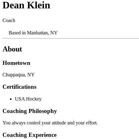
Dean Klein​​​​‌ ‍ ​‍​‍‌‍ ‌ ​‍‌‍‍‌‌‍‌ ‌‍‍‌‌‍ ‍​‍​‍​ ‍‍​‍​‍‌ ​ ‌‍​‌‌‍ ‍‌‍‍‌‌ ‌​‌ ‍‌​‍ ‍‌‍‍‌‌‍ ​‍​‍​‍ ​​‍​‍‌‍‍​‌ ​‍‌‍‌‌‌‍‌‍​‍​‍​ ‍‍​‍​‍‌‍‍​‌ ‌​‌ ‌​‌ ​​‌ ​ ​ ‍‍​‍ ​‍ ‌‍​ ‌‍‍​‌‍‌‌‌‍ ​‌ ​ ‌‍‌‌‌‍​‌‌ ​​‌‍‍‌‌‍‌‌‌ ​‍‌ ​ ​‍ ‍‌ ​ ‌‍​‌‌‍ ‍‌‍‍‌‌ ‌​‌ ‍‌​‍ ‍‌ ​ ‌ ‌​‌ ‌‌‌‍‌​‌‍‍‌‌‍ ​‍ ‌‍‍‌‌‍ ‍‌ ‌​‌‍‌‌‌‍ ‍‌ ‌​​‍ ‌‍‌‌‌‍‌​‌‍‍‌‌ ‌​​‍ ‌‍ ‌‌‍ ‌‍‌​‌‍‌‌​ ‌‌ ​​‌ ​‍‌‍‌‌‌ ​ ‌‍‌‌‌‍ ‍‌ ‌​‌‍​‌‌ ‌​‌‍‍‌‌‍ ‌‍ ‍​ ‍ ‌‍‍‌‌‍‌​​ ‌​ ​​‌‍‌‌‌‍​‌‌‍‌‌‌‍​‍​ ‌​‌‍‌‍‌‍‌‌​‍ ‌​ ‍​‌‍​ ​ ‍​​ ‍‌​‍ ‌​ ‌​‌‍​‍‌‍​ ‌‍​‍​‍ ‌​ ‍‌‌‍​‌​ ​‌​ ‌ ​‍ ‌​ ​‌​ ​​‌‍‌‌​ ‌ ​ ‍‌​ ‍‌‌‍‌‍​ ‌‍​ ‌​‌‍‌‌‌‍‌‍‌‍​‌​ ‍ ‌ ‌​‌ ‍‌‌ ​​‌‍‌‌​ ‌‌‍​ ‌‍ ‌‍​‌‌‍​ ‌‍‍​​ ‍ ‌ ​​‌‍​‌‌ ‌​‌‍‍​​ ‌‌‍ ‍‌‍​‌‌‍ ‌‌‍‌‌​ ‌‍​‍‌‍​‌‌ ​ ‌‍‌‌‌‌‌‌‌ ​‍‌‍ ​​ ‌‌‍‍​‌ ‌​‌ ‌​‌ ​​‌ ​ ​‍‌‌​ ​ ‌​​‌​‍‌‌​ ​‍‌​‌‍​‍‌‌​ ​‍‌​‌‍‌‍​ ‌‍‍​‌‍‌‌‌‍ ​‌ ​ ‌‍‌‌‌‍​‌‌ ​​‌‍‍‌‌‍‌‌‌ ​‍‌ ​ ​‍ ‍‌ ​ ‌‍​‌‌‍ ‍‌‍‍‌‌ ‌​‌ ‍‌​‍ ‍‌ ​ ‌ ‌​‌ ‌‌‌‍‌​‌‍‍‌‌‍ ​‍‌‍‌‍‍‌‌‍‌​​ ‌​ ​​‌‍‌‌‌‍​‌‌‍‌‌‌‍​‍​ ‌​‌‍‌‍‌‍‌‌​‍ ‌​ ‍​‌‍​ ​ ‍​​ ‍‌​‍ ‌​ ‌​‌‍​‍‌‍​ ‌‍​‍​‍ ‌​ ‍‌‌‍​‌​ ​‌​ ‌ ​‍ ‌​ ​‌​ ​​‌‍‌‌​ ‌ ​ ‍‌​ ‍‌‌‍‌‍​ ‌‍​ ‌​‌‍‌‌‌‍‌‍‌‍​‌​‍‌‍‌ ‌​‌ ‍‌‌ ​​‌‍‌‌​ ‌‌‍​ ‌‍ ‌‍​‌‌‍​ ‌‍‍​​‍‌‍‌ ​​‌‍​‌‌ ‌​‌‍‍​​ ‌‌‍ ‍‌‍​‌‌‍ ‌‌‍‌‌​‍‌‍‌ ​​‌‍‌‌‌ ​‍‌ ​ ‌ ​​‌‍‌‌‌‍​ ‌ ‌​‌‍‍‌‌ ‌‍‌‍‌‌​ ‌‌ ​​‌ ‌‌‌‍​‍‌‍ ​‌‍‍‌‌ ​ ‌‍‍​‌‍‌‌‌‍‌​​‍​‍‌ ‌
Coach​​​​‌ ‍ ​‍​‍‌‍ ‌ ​‍‌‍‍‌‌‍‌ ‌‍‍‌‌‍ ‍​‍​‍​ ‍‍​‍​‍‌ ​ ‌‍​‌‌‍ ‍‌‍‍‌‌ ‌​‌ ‍‌​‍ ‍‌‍‍‌‌‍ ​‍​‍​‍ ​​‍​‍‌‍‍​‌ ​‍‌‍‌‌‌‍‌‍​‍​‍​ ‍‍​‍​‍‌‍‍​‌ ‌​‌ ‌​‌ ​​‌ ​ ​ ‍‍​‍ ​‍ ‌‍​ ‌‍‍​‌‍‌‌‌‍ ​‌ ​ ‌‍‌‌‌‍​‌‌ ​​‌‍‍‌‌‍‌‌‌ ​‍‌ ​ ​‍ ‍‌ ​ ‌‍​‌‌‍ ‍‌‍‍‌‌ ‌​‌ ‍‌​‍ ‍‌ ​ ‌ ‌​‌ ‌‌‌‍‌​‌‍‍‌‌‍ ​‍ ‌‍‍‌‌‍ ‍‌ ‌​‌‍‌‌‌‍ ‍‌ ‌​​‍ ‌‍‌‌‌‍‌​‌‍‍‌‌ ‌​​‍ ‌‍ ‌‌‍ ‌‍‌​‌‍‌‌​ ‌‌ ​​‌ ​‍‌‍‌‌‌ ​ ‌‍‌‌‌‍ ‍‌ ‌​‌‍​‌‌ ‌​‌‍‍‌‌‍ ‌‍ ‍​ ‍ ‌‍‍‌‌‍‌​​ ‌​ ​​‌‍‌‌‌‍​‌‌‍‌‌‌‍​‍​ ‌​‌‍‌‍‌‍‌‌​‍ ‌​ ‍​‌‍​ ​ ‍​​ ‍‌​‍ ‌​ ‌​‌‍​‍‌‍​ ‌‍​‍​‍ ‌​ ‍‌‌‍​‌​ ​‌​ ‌ ​‍ ‌​ ​‌​ ​​‌‍‌‌​ ‌ ​ ‍‌​ ‍‌‌‍‌‍​ ‌‍​ ‌​‌‍‌‌‌‍‌‍‌‍​‌​ ‍ ‌ ‌​‌ ‍‌‌ ​​‌‍‌‌​ ‌‌‍​ ‌‍ ‌‍​‌‌‍​ ‌‍‍​​ ‍ ‌ ​​‌‍​‌‌ ‌​‌‍‍​​ ‌‌ ‌​‌‍‍‌‌ ‌​‌‍ ​‌‍‌‌​ ‌‍​‍‌‍​‌‌ ​ ‌‍‌‌‌‌‌‌‌ ​‍‌‍ ​​ ‌‌‍‍​‌ ‌​‌ ‌​‌ ​​‌ ​ ​‍‌‌​ ​ ‌​​‌​‍‌‌​ ​‍‌​‌‍​‍‌‌​ ​‍‌​‌‍‌‍​ ‌‍‍​‌‍‌‌‌‍ ​‌ ​ ‌‍‌‌‌‍​‌‌ ​​‌‍‍‌‌‍‌‌‌ ​‍‌ ​ ​‍ ‍‌ ​ ‌‍​‌‌‍ ‍‌‍‍‌‌ ‌​‌ ‍‌​‍ ‍‌ ​ ‌ ‌​‌ ‌‌‌‍‌​‌‍‍‌‌‍ ​‍‌‍‌‍‍‌‌‍‌​​ ‌​ ​​‌‍‌‌‌‍​‌‌‍‌‌‌‍​‍​ ‌​‌‍‌‍‌‍‌‌​‍ ‌​ ‍​‌‍​ ​ ‍​​ ‍‌​‍ ‌​ ‌​‌‍​‍‌‍​ ‌‍​‍​‍ ‌​ ‍‌‌‍​‌​ ​‌​ ‌ ​‍ ‌​ ​‌​ ​​‌‍‌‌​ ‌ ​ ‍‌​ ‍‌‌‍‌‍​ ‌‍​ ‌​‌‍‌‌‌‍‌‍‌‍​‌​‍‌‍‌ ‌​‌ ‍‌‌ ​​‌‍‌‌​ ‌‌‍​ ‌‍ ‌‍​‌‌‍​ ‌‍‍​​‍‌‍‌ ​​‌‍​‌‌ ‌​‌‍‍​​ ‌‌ ‌​‌‍‍‌‌ ‌​‌‍ ​‌‍‌‌​‍‌‍‌ ​​‌‍‌‌‌ ​‍‌ ​ ‌ ​​‌‍‌‌‌‍​ ‌ ‌​‌‍‍‌‌ ‌‍‌‍‌‌​ ‌‌ ​​‌ ‌‌‌‍​‍‌‍ ​‌‍‍‌‌ ​ ‌‍‍​‌‍‌‌‌‍‌​​‍​‍‌ ‌
Based in
Manhattan, NY​​​​‌ ‍ ​‍​‍‌‍ ‌ ​‍‌‍‍‌‌‍‌ ‌‍‍‌‌‍ ‍​‍​‍​ ‍‍​‍​‍‌ ​ ‌‍​‌‌‍ ‍‌‍‍‌‌ ‌​‌ ‍‌​‍ ‍‌‍‍‌‌‍ ​‍​‍​‍ ​​‍​‍‌‍‍​‌ ​‍‌‍‌‌‌‍‌‍​‍​‍​ ‍‍​‍​‍‌‍‍​‌ ‌​‌ ‌​‌ ​​‌ ​ ​ ‍‍​‍ ​‍ ‌‍​ ‌‍‍​‌‍‌‌‌‍ ​‌ ​ ‌‍‌‌‌‍​‌‌ ​​‌‍‍‌‌‍‌‌‌ ​‍‌ ​ ​‍ ‍‌ ​ ‌‍​‌‌‍ ‍‌‍‍‌‌ ‌​‌ ‍‌​‍ ‍‌ ​ ‌ ‌​‌ ‌‌‌‍‌​‌‍‍‌‌‍ ​‍ ‌‍‍‌‌‍ ‍‌ ‌​‌‍‌‌‌‍ ‍‌ ‌​​‍ ‌‍‌‌‌‍‌​‌‍‍‌‌ ‌​​‍ ‌‍ ‌‌‍ ‌‍‌​‌‍‌‌​ ‌‌ ​​‌ ​‍‌‍‌‌‌ ​ ‌‍‌‌‌‍ ‍‌ ‌​‌‍​‌‌ ‌​‌‍‍‌‌‍ ‌‍ ‍​ ‍ ‌‍‍‌‌‍‌​​ ‌​ ​​‌‍‌‌‌‍​‌‌‍‌‌‌‍​‍​ ‌​‌‍‌‍‌‍‌‌​‍ ‌​ ‍​‌‍​ ​ ‍​​ ‍‌​‍ ‌​ ‌​‌‍​‍‌‍​ ‌‍​‍​‍ ‌​ ‍‌‌‍​‌​ ​‌​ ‌ ​‍ ‌​ ​‌​ ​​‌‍‌‌​ ‌ ​ ‍‌​ ‍‌‌‍‌‍​ ‌‍​ ‌​‌‍‌‌‌‍‌‍‌‍​‌​ ‍ ‌ ‌​‌ ‍‌‌ ​​‌‍‌‌​ ‌‌‍​ ‌‍ ‌‍​‌‌‍​ ‌‍‍​​ ‍ ‌ ​​‌‍​‌‌ ‌​‌‍‍​​ ‌‌‍ ​‌‍ ‌‍​ ‌‍​‌‌ ‌​‌‍‍‌‌‍ ‌‍ ‍​ ‌‍​‍‌‍​‌‌ ​ ‌‍‌‌‌‌‌‌‌ ​‍‌‍ ​​ ‌‌‍‍​‌ ‌​‌ ‌​‌ ​​‌ ​ ​‍‌‌​ ​ ‌​​‌​‍‌‌​ ​‍‌​‌‍​‍‌‌​ ​‍‌​‌‍‌‍​ ‌‍‍​‌‍‌‌‌‍ ​‌ ​ ‌‍‌‌‌‍​‌‌ ​​‌‍‍‌‌‍‌‌‌ ​‍‌ ​ ​‍ ‍‌ ​ ‌‍​‌‌‍ ‍‌‍‍‌‌ ‌​‌ ‍‌​‍ ‍‌ ​ ‌ ‌​‌ ‌‌‌‍‌​‌‍‍‌‌‍ ​‍‌‍‌‍‍‌‌‍‌​​ ‌​ ​​‌‍‌‌‌‍​‌‌‍‌‌‌‍​‍​ ‌​‌‍‌‍‌‍‌‌​‍ ‌​ ‍​‌‍​ ​ ‍​​ ‍‌​‍ ‌​ ‌​‌‍​‍‌‍​ ‌‍​‍​‍ ‌​ ‍‌‌‍​‌​ ​‌​ ‌ ​‍ ‌​ ​‌​ ​​‌‍‌‌​ ‌ ​ ‍‌​ ‍‌‌‍‌‍​ ‌‍​ ‌​‌‍‌‌‌‍‌‍‌‍​‌​‍‌‍‌ ‌​‌ ‍‌‌ ​​‌‍‌‌​ ‌‌‍​ ‌‍ ‌‍​‌‌‍​ ‌‍‍​​‍‌‍‌ ​​‌‍​‌‌ ‌​‌‍‍​​ ‌‌‍ ​‌‍ ‌‍​ ‌‍​‌‌ ‌​‌‍‍‌‌‍ ‌‍ ‍​‍‌‍‌ ​​‌‍‌‌‌ ​‍‌ ​ ‌ ​​‌‍‌‌‌‍​ ‌ ‌​‌‍‍‌‌ ‌‍‌‍‌‌​ ‌‌ ​​‌ ‌‌‌‍​‍‌‍ ​‌‍‍‌‌ ​ ‌‍‍​‌‍‌‌‌‍‌​​‍​‍‌ ‌
About
Hometown​​​​‌ ‍ ​‍​‍‌‍ ‌ ​‍‌‍‍‌‌‍‌ ‌‍‍‌‌‍ ‍​‍​‍​ ‍‍​‍​‍‌ ​ ‌‍​‌‌‍ ‍‌‍‍‌‌ ‌​‌ ‍‌​‍ ‍‌‍‍‌‌‍ ​‍​‍​‍ ​​‍​‍‌‍‍​‌ ​‍‌‍‌‌‌‍‌‍​‍​‍​ ‍‍​‍​‍‌‍‍​‌ ‌​‌ ‌​‌ ​​‌ ​ ​ ‍‍​‍ ​‍ ‌‍​ ‌‍‍​‌‍‌‌‌‍ ​‌ ​ ‌‍‌‌‌‍​‌‌ ​​‌‍‍‌‌‍‌‌‌ ​‍‌ ​ ​‍ ‍‌ ​ ‌‍​‌‌‍ ‍‌‍‍‌‌ ‌​‌ ‍‌​‍ ‍‌ ​ ‌ ‌​‌ ‌‌‌‍‌​‌‍‍‌‌‍ ​‍ ‌‍‍‌‌‍ ‍‌ ‌​‌‍‌‌‌‍ ‍‌ ‌​​‍ ‌‍‌‌‌‍‌​‌‍‍‌‌ ‌​​‍ ‌‍ ‌‌‍ ‌‍‌​‌‍‌‌​ ‌‌ ​​‌ ​‍‌‍‌‌‌ ​ ‌‍‌‌‌‍ ‍‌ ‌​‌‍​‌‌ ‌​‌‍‍‌‌‍ ‌‍ ‍​ ‍ ‌‍‍‌‌‍‌​​ ‌​ ​​‌‍‌‌‌‍​‌‌‍‌‌‌‍​‍​ ‌​‌‍‌‍‌‍‌‌​‍ ‌​ ‍​‌‍​ ​ ‍​​ ‍‌​‍ ‌​ ‌​‌‍​‍‌‍​ ‌‍​‍​‍ ‌​ ‍‌‌‍​‌​ ​‌​ ‌ ​‍ ‌​ ​‌​ ​​‌‍‌‌​ ‌ ​ ‍‌​ ‍‌‌‍‌‍​ ‌‍​ ‌​‌‍‌‌‌‍‌‍‌‍​‌​ ‍ ‌ ‌​‌ ‍‌‌ ​​‌‍‌‌​ ‌‌‍​ ‌‍ ‌‍​‌‌‍​ ‌‍‍​​ ‍ ‌ ​​‌‍​‌‌ ‌​‌‍‍​​ ‌‌ ​‍‌‍‍‌‌‍​ ‌‍‍​‌‌‌​‌‍‌‌‌ ‍​‌ ‌​​‍‌‌​ ‌‌‌​​‍‌‌ ‌‍‍ ‌‍‌‌‌ ‍‌​‍‌‌​ ​ ‌​‌​​‍‌‌​ ​ ‌​‌​​‍‌‌​ ​‍​ ​‍​ ‌‍‌‌​​‌‌​​‌‍‍‍‌‍​‍​ ​ ‌​‌ ‌​‍ ​‍‌‌​ ​‍​ ​‍​‍‌‌​ ‌‌‌​‌​​‍ ‍‌‍​ ‌‍‍​‌‍‍‌‌‍ ​‌‍‌​‌ ​‍‌‍‌‌‌‍ ‍​‍‌‌​ ‌‌‌​​‍‌‌ ‌‍‍ ‌‍‌‌‌ ‍‌​‍‌‌​ ​ ‌​‌​​‍‌‌​ ​ ‌​‌​​‍‌‌​ ​‍​ ​‍‌‌‍​‌ ​​‌‌​ ‌‍ ‌‌‌​‍‌‌​ ‌‍ ‌​ ‌‍​‍‌‌​ ​‍​ ​‍​‍‌‌​ ‌‌‌​‌​​‍ ‍‌ ‌​‌‍‌‌‌ ‍​‌ ‌​​ ‌‍​‍‌‍​‌‌ ​ ‌‍‌‌‌‌‌‌‌ ​‍‌‍ ​​ ‌‌‍‍​‌ ‌​‌ ‌​‌ ​​‌ ​ ​‍‌‌​ ​ ‌​​‌​‍‌‌​ ​‍‌​‌‍​‍‌‌​ ​‍‌​‌‍‌‍​ ‌‍‍​‌‍‌‌‌‍ ​‌ ​ ‌‍‌‌‌‍​‌‌ ​​‌‍‍‌‌‍‌‌‌ ​‍‌ ​ ​‍ ‍‌ ​ ‌‍​‌‌‍ ‍‌‍‍‌‌ ‌​‌ ‍‌​‍ ‍‌ ​ ‌ ‌​‌ ‌‌‌‍‌​‌‍‍‌‌‍ ​‍‌‍‌‍‍‌‌‍‌​​ ‌​ ​​‌‍‌‌‌‍​‌‌‍‌‌‌‍​‍​ ‌​‌‍‌‍‌‍‌‌​‍ ‌​ ‍​‌‍​ ​ ‍​​ ‍‌​‍ ‌​ ‌​‌‍​‍‌‍​ ‌‍​‍​‍ ‌​ ‍‌‌‍​‌​ ​‌​ ‌ ​‍ ‌​ ​‌​ ​​‌‍‌‌​ ‌ ​ ‍‌​ ‍‌‌‍‌‍​ ‌‍​ ‌​‌‍‌‌‌‍‌‍‌‍​‌​‍‌‍‌ ‌​‌ ‍‌‌ ​​‌‍‌‌​ ‌‌‍​ ‌‍ ‌‍​‌‌‍​ ‌‍‍​​‍‌‍‌ ​​‌‍​‌‌ ‌​‌‍‍​​ ‌‌ ​‍‌‍‍‌‌‍​ ‌‍‍​‌‌‌​‌‍‌‌‌ ‍​‌ ‌​​‍‌‌​ ‌‌‌​​‍‌‌ ‌‍‍ ‌‍‌‌‌ ‍‌​‍‌‌​ ​ ‌​‌​​‍‌‌​ ​ ‌​‌​​‍‌‌​ ​‍​ ​‍​ ‌‍‌‌​​‌‌​​‌‍‍‍‌‍​‍​ ​ ‌​‌ ‌​‍ ​‍‌‌​ ​‍​ ​‍​‍‌‌​ ‌‌‌​‌​​‍ ‍‌‍​ ‌‍‍​‌‍‍‌‌‍ ​‌‍‌​‌ ​‍‌‍‌‌‌‍ ‍​‍‌‌​ ‌‌‌​​‍‌‌ ‌‍‍ ‌‍‌‌‌ ‍‌​‍‌‌​ ​ ‌​‌​​‍‌‌​ ​ ‌​‌​​‍‌‌​ ​‍​ ​‍‌‌‍​‌ ​​‌‌​ ‌‍ ‌‌‌​‍‌‌​ ‌‍ ‌​ ‌‍​‍‌‌​ ​‍​ ​‍​‍‌‌​ ‌‌‌​‌​​‍ ‍‌ ‌​‌‍‌‌‌ ‍​‌ ‌​​‍‌‍‌ ​​‌‍‌‌‌ ​‍‌ ​ ‌ ​​‌‍‌‌‌‍​ ‌ ‌​‌‍‍‌‌ ‌‍‌‍‌‌​ ‌‌ ​​‌ ‌‌‌‍​‍‌‍ ​‌‍‍‌‌ ​ ‌‍‍​‌‍‌‌‌‍‌​​‍​‍‌ ‌
Chappaqua, NY​​​​‌ ‍ ​‍​‍‌‍ ‌ ​‍‌‍‍‌‌‍‌ ‌‍‍‌‌‍ ‍​‍​‍​ ‍‍​‍​‍‌ ​ ‌‍​‌‌‍ ‍‌‍‍‌‌ ‌​‌ ‍‌​‍ ‍‌‍‍‌‌‍ ​‍​‍​‍ ​​‍​‍‌‍‍​‌ ​‍‌‍‌‌‌‍‌‍​‍​‍​ ‍‍​‍​‍‌‍‍​‌ ‌​‌ ‌​‌ ​​‌ ​ ​ ‍‍​‍ ​‍ ‌‍​ ‌‍‍​‌‍‌‌‌‍ ​‌ ​ ‌‍‌‌‌‍​‌‌ ​​‌‍‍‌‌‍‌‌‌ ​‍‌ ​ ​‍ ‍‌ ​ ‌‍​‌‌‍ ‍‌‍‍‌‌ ‌​‌ ‍‌​‍ ‍‌ ​ ‌ ‌​‌ ‌‌‌‍‌​‌‍‍‌‌‍ ​‍ ‌‍‍‌‌‍ ‍‌ ‌​‌‍‌‌‌‍ ‍‌ ‌​​‍ ‌‍‌‌‌‍‌​‌‍‍‌‌ ‌​​‍ ‌‍ ‌‌‍ ‌‍‌​‌‍‌‌​ ‌‌ ​​‌ ​‍‌‍‌‌‌ ​ ‌‍‌‌‌‍ ‍‌ ‌​‌‍​‌‌ ‌​‌‍‍‌‌‍ ‌‍ ‍​ ‍ ‌‍‍‌‌‍‌​​ ‌​ ​​‌‍‌‌‌‍​‌‌‍‌‌‌‍​‍​ ‌​‌‍‌‍‌‍‌‌​‍ ‌​ ‍​‌‍​ ​ ‍​​ ‍‌​‍ ‌​ ‌​‌‍​‍‌‍​ ‌‍​‍​‍ ‌​ ‍‌‌‍​‌​ ​‌​ ‌ ​‍ ‌​ ​‌​ ​​‌‍‌‌​ ‌ ​ ‍‌​ ‍‌‌‍‌‍​ ‌‍​ ‌​‌‍‌‌‌‍‌‍‌‍​‌​ ‍ ‌ ‌​‌ ‍‌‌ ​​‌‍‌‌​ ‌‌‍​ ‌‍ ‌‍​‌‌‍​ ‌‍‍​​ ‍ ‌ ​​‌‍​‌‌ ‌​‌‍‍​​ ‌‌ ​‍‌‍‍‌‌‍​ ‌‍‍​‌‌‌​‌‍‌‌‌ ‍​‌ ‌​​‍‌‌​ ‌‌‌​​‍‌‌ ‌‍‍ ‌‍‌‌‌ ‍‌​‍‌‌​ ​ ‌​‌​​‍‌‌​ ​ ‌​‌​​‍‌‌​ ​‍​ ​‍‌‍ ​‌​‌ ​ ‍​‌​‍‍‌ ‌‍‌​ ‌‌ ‌‍‌‍ ‌​‍‌‌​ ​‍​ ​‍​‍‌‌​ ‌‌‌​‌​​‍ ‍‌‍​ ‌‍‍​‌‍‍‌‌‍ ​‌‍‌​‌ ​‍‌‍‌‌‌‍ ‍​‍‌‌​ ‌‌‌​​‍‌‌ ‌‍‍ ‌‍‌‌‌ ‍‌​‍‌‌​ ​ ‌​‌​​‍‌‌​ ​ ‌​‌​​‍‌‌​ ​‍​ ​‍‌‍‌ ‌ ‌​‌‌‍‍‌​​‍‌​‍​‌‍‌ ‌ ‌​‌‍‍‌​‍‌‌​ ​‍​ ​‍​‍‌‌​ ‌‌‌​‌​​‍ ‍‌ ‌​‌‍‌‌‌ ‍​‌ ‌​​ ‌‍​‍‌‍​‌‌ ​ ‌‍‌‌‌‌‌‌‌ ​‍‌‍ ​​ ‌‌‍‍​‌ ‌​‌ ‌​‌ ​​‌ ​ ​‍‌‌​ ​ ‌​​‌​‍‌‌​ ​‍‌​‌‍​‍‌‌​ ​‍‌​‌‍‌‍​ ‌‍‍​‌‍‌‌‌‍ ​‌ ​ ‌‍‌‌‌‍​‌‌ ​​‌‍‍‌‌‍‌‌‌ ​‍‌ ​ ​‍ ‍‌ ​ ‌‍​‌‌‍ ‍‌‍‍‌‌ ‌​‌ ‍‌​‍ ‍‌ ​ ‌ ‌​‌ ‌‌‌‍‌​‌‍‍‌‌‍ ​‍‌‍‌‍‍‌‌‍‌​​ ‌​ ​​‌‍‌‌‌‍​‌‌‍‌‌‌‍​‍​ ‌​‌‍‌‍‌‍‌‌​‍ ‌​ ‍​‌‍​ ​ ‍​​ ‍‌​‍ ‌​ ‌​‌‍​‍‌‍​ ‌‍​‍​‍ ‌​ ‍‌‌‍​‌​ ​‌​ ‌ ​‍ ‌​ ​‌​ ​​‌‍‌‌​ ‌ ​ ‍‌​ ‍‌‌‍‌‍​ ‌‍​ ‌​‌‍‌‌‌‍‌‍‌‍​‌​‍‌‍‌ ‌​‌ ‍‌‌ ​​‌‍‌‌​ ‌‌‍​ ‌‍ ‌‍​‌‌‍​ ‌‍‍​​‍‌‍‌ ​​‌‍​‌‌ ‌​‌‍‍​​ ‌‌ ​‍‌‍‍‌‌‍​ ‌‍‍​‌‌‌​‌‍‌‌‌ ‍​‌ ‌​​‍‌‌​ ‌‌‌​​‍‌‌ ‌‍‍ ‌‍‌‌‌ ‍‌​‍‌‌​ ​ ‌​‌​​‍‌‌​ ​ ‌​‌​​‍‌‌​ ​‍​ ​‍‌‍ ​‌​‌ ​ ‍​‌​‍‍‌ ‌‍‌​ ‌‌ ‌‍‌‍ ‌​‍‌‌​ ​‍​ ​‍​‍‌‌​ ‌‌‌​‌​​‍ ‍‌‍​ ‌‍‍​‌‍‍‌‌‍ ​‌‍‌​‌ ​‍‌‍‌‌‌‍ ‍​‍‌‌​ ‌‌‌​​‍‌‌ ‌‍‍ ‌‍‌‌‌ ‍‌​‍‌‌​ ​ ‌​‌​​‍‌‌​ ​ ‌​‌​​‍‌‌​ ​‍​ ​‍‌‍‌ ‌ ‌​‌‌‍‍‌​​‍‌​‍​‌‍‌ ‌ ‌​‌‍‍‌​‍‌‌​ ​‍​ ​‍​‍‌‌​ ‌‌‌​‌​​‍ ‍‌ ‌​‌‍‌‌‌ ‍​‌ ‌​​‍‌‍‌ ​​‌‍‌‌‌ ​‍‌ ​ ‌ ​​‌‍‌‌‌‍​ ‌ ‌​‌‍‍‌‌ ‌‍‌‍‌‌​ ‌‌ ​​‌ ‌‌‌‍​‍‌‍ ​‌‍‍‌‌ ​ ‌‍‍​‌‍‌‌‌‍‌​​‍​‍‌ ‌
Certifications​​​​‌ ‍ ​‍​‍‌‍ ‌ ​‍‌‍‍‌‌‍‌ ‌‍‍‌‌‍ ‍​‍​‍​ ‍‍​‍​‍‌ ​ ‌‍​‌‌‍ ‍‌‍‍‌‌ ‌​‌ ‍‌​‍ ‍‌‍‍‌‌‍ ​‍​‍​‍ ​​‍​‍‌‍‍​‌ ​‍‌‍‌‌‌‍‌‍​‍​‍​ ‍‍​‍​‍‌‍‍​‌ ‌​‌ ‌​‌ ​​‌ ​ ​ ‍‍​‍ ​‍ ‌‍​ ‌‍‍​‌‍‌‌‌‍ ​‌ ​ ‌‍‌‌‌‍​‌‌ ​​‌‍‍‌‌‍‌‌‌ ​‍‌ ​ ​‍ ‍‌ ​ ‌‍​‌‌‍ ‍‌‍‍‌‌ ‌​‌ ‍‌​‍ ‍‌ ​ ‌ ‌​‌ ‌‌‌‍‌​‌‍‍‌‌‍ ​‍ ‌‍‍‌‌‍ ‍‌ ‌​‌‍‌‌‌‍ ‍‌ ‌​​‍ ‌‍‌‌‌‍‌​‌‍‍‌‌ ‌​​‍ ‌‍ ‌‌‍ ‌‍‌​‌‍‌‌​ ‌‌ ​​‌ ​‍‌‍‌‌‌ ​ ‌‍‌‌‌‍ ‍‌ ‌​‌‍​‌‌ ‌​‌‍‍‌‌‍ ‌‍ ‍​ ‍ ‌‍‍‌‌‍‌​​ ‌​ ​​‌‍‌‌‌‍​‌‌‍‌‌‌‍​‍​ ‌​‌‍‌‍‌‍‌‌​‍ ‌​ ‍​‌‍​ ​ ‍​​ ‍‌​‍ ‌​ ‌​‌‍​‍‌‍​ ‌‍​‍​‍ ‌​ ‍‌‌‍​‌​ ​‌​ ‌ ​‍ ‌​ ​‌​ ​​‌‍‌‌​ ‌ ​ ‍‌​ ‍‌‌‍‌‍​ ‌‍​ ‌​‌‍‌‌‌‍‌‍‌‍​‌​ ‍ ‌ ‌​‌ ‍‌‌ ​​‌‍‌‌​ ‌‌‍​ ‌‍ ‌‍​‌‌‍​ ‌‍‍​​ ‍ ‌ ​​‌‍​‌‌ ‌​‌‍‍​​ ‌‌ ​‍‌‍‍‌‌‍​ ‌‍‍​‌‌‌​‌‍‌‌‌ ‍​‌ ‌​​‍‌‌​ ‌‌‌​​‍‌‌ ‌‍‍ ‌‍‌‌‌ ‍‌​‍‌‌​ ​ ‌​‌​​‍‌‌​ ​ ‌​‌​​‍‌‌​ ​‍​ ​‍​ ​‌‌​‌ ‌‍‍​‌​ ‌‌ ​‌‌‍‌‍​ ​‍‌‍​‌​‍‌‌​ ​‍​ ​‍​‍‌‌​ ‌‌‌​‌​​‍ ‍‌‍​ ‌‍‍​‌‍‍‌‌‍ ​‌‍‌​‌ ​‍‌‍‌‌‌‍ ‍​‍‌‌​ ‌‌‌​​‍‌‌ ‌‍‍ ‌‍‌‌‌ ‍‌​‍‌‌​ ​ ‌​‌​​‍‌‌​ ​ ‌​‌​​‍‌‌​ ​‍​ ​‍‌ ‌‍‌‌​​‌​‍​​ ​ ‌​‌​‌​​‌​ ‌​‌‌‌​​‍‌‌​ ​‍​ ​‍​‍‌‌​ ‌‌‌​‌​​‍ ‍‌ ‌​‌‍‌‌‌ ‍​‌ ‌​​ ‌‍​‍‌‍​‌‌ ​ ‌‍‌‌‌‌‌‌‌ ​‍‌‍ ​​ ‌‌‍‍​‌ ‌​‌ ‌​‌ ​​‌ ​ ​‍‌‌​ ​ ‌​​‌​‍‌‌​ ​‍‌​‌‍​‍‌‌​ ​‍‌​‌‍‌‍​ ‌‍‍​‌‍‌‌‌‍ ​‌ ​ ‌‍‌‌‌‍​‌‌ ​​‌‍‍‌‌‍‌‌‌ ​‍‌ ​ ​‍ ‍‌ ​ ‌‍​‌‌‍ ‍‌‍‍‌‌ ‌​‌ ‍‌​‍ ‍‌ ​ ‌ ‌​‌ ‌‌‌‍‌​‌‍‍‌‌‍ ​‍‌‍‌‍‍‌‌‍‌​​ ‌​ ​​‌‍‌‌‌‍​‌‌‍‌‌‌‍​‍​ ‌​‌‍‌‍‌‍‌‌​‍ ‌​ ‍​‌‍​ ​ ‍​​ ‍‌​‍ ‌​ ‌​‌‍​‍‌‍​ ‌‍​‍​‍ ‌​ ‍‌‌‍​‌​ ​‌​ ‌ ​‍ ‌​ ​‌​ ​​‌‍‌‌​ ‌ ​ ‍‌​ ‍‌‌‍‌‍​ ‌‍​ ‌​‌‍‌‌‌‍‌‍‌‍​‌​‍‌‍‌ ‌​‌ ‍‌‌ ​​‌‍‌‌​ ‌‌‍​ ‌‍ ‌‍​‌‌‍​ ‌‍‍​​‍‌‍‌ ​​‌‍​‌‌ ‌​‌‍‍​​ ‌‌ ​‍‌‍‍‌‌‍​ ‌‍‍​‌‌‌​‌‍‌‌‌ ‍​‌ ‌​​‍‌‌​ ‌‌‌​​‍‌‌ ‌‍‍ ‌‍‌‌‌ ‍‌​‍‌‌​ ​ ‌​‌​​‍‌‌​ ​ ‌​‌​​‍‌‌​ ​‍​ ​‍​ ​‌‌​‌ ‌‍‍​‌​ ‌‌ ​‌‌‍‌‍​ ​‍‌‍​‌​‍‌‌​ ​‍​ ​‍​‍‌‌​ ‌‌‌​‌​​‍ ‍‌‍​ ‌‍‍​‌‍‍‌‌‍ ​‌‍‌​‌ ​‍‌‍‌‌‌‍ ‍​‍‌‌​ ‌‌‌​​‍‌‌ ‌‍‍ ‌‍‌‌‌ ‍‌​‍‌‌​ ​ ‌​‌​​‍‌‌​ ​ ‌​‌​​‍‌‌​ ​‍​ ​‍‌ ‌‍‌‌​​‌​‍​​ ​ ‌​‌​‌​​‌​ ‌​‌‌‌​​‍‌‌​ ​‍​ ​‍​‍‌‌​ ‌‌‌​‌​​‍ ‍‌ ‌​‌‍‌‌‌ ‍​‌ ‌​​‍‌‍‌ ​​‌‍‌‌‌ ​‍‌ ​ ‌ ​​‌‍‌‌‌‍​ ‌ ‌​‌‍‍‌‌ ‌‍‌‍‌‌​ ‌‌ ​​‌ ‌‌‌‍​‍‌‍ ​‌‍‍‌‌ ​ ‌‍‍​‌‍‌‌‌‍‌​​‍​‍‌ ‌
USA Hockey​​​​‌ ‍ ​‍​‍‌‍ ‌ ​‍‌‍‍‌‌‍‌ ‌‍‍‌‌‍ ‍​‍​‍​ ‍‍​‍​‍‌ ​ ‌‍​‌‌‍ ‍‌‍‍‌‌ ‌​‌ ‍‌​‍ ‍‌‍‍‌‌‍ ​‍​‍​‍ ​​‍​‍‌‍‍​‌ ​‍‌‍‌‌‌‍‌‍​‍​‍​ ‍‍​‍​‍‌‍‍​‌ ‌​‌ ‌​‌ ​​‌ ​ ​ ‍‍​‍ ​‍ ‌‍​ ‌‍‍​‌‍‌‌‌‍ ​‌ ​ ‌‍‌‌‌‍​‌‌ ​​‌‍‍‌‌‍‌‌‌ ​‍‌ ​ ​‍ ‍‌ ​ ‌‍​‌‌‍ ‍‌‍‍‌‌ ‌​‌ ‍‌​‍ ‍‌ ​ ‌ ‌​‌ ‌‌‌‍‌​‌‍‍‌‌‍ ​‍ ‌‍‍‌‌‍ ‍‌ ‌​‌‍‌‌‌‍ ‍‌ ‌​​‍ ‌‍‌‌‌‍‌​‌‍‍‌‌ ‌​​‍ ‌‍ ‌‌‍ ‌‍‌​‌‍‌‌​ ‌‌ ​​‌ ​‍‌‍‌‌‌ ​ ‌‍‌‌‌‍ ‍‌ ‌​‌‍​‌‌ ‌​‌‍‍‌‌‍ ‌‍ ‍​ ‍ ‌‍‍‌‌‍‌​​ ‌​ ​​‌‍‌‌‌‍​‌‌‍‌‌‌‍​‍​ ‌​‌‍‌‍‌‍‌‌​‍ ‌​ ‍​‌‍​ ​ ‍​​ ‍‌​‍ ‌​ ‌​‌‍​‍‌‍​ ‌‍​‍​‍ ‌​ ‍‌‌‍​‌​ ​‌​ ‌ ​‍ ‌​ ​‌​ ​​‌‍‌‌​ ‌ ​ ‍‌​ ‍‌‌‍‌‍​ ‌‍​ ‌​‌‍‌‌‌‍‌‍‌‍​‌​ ‍ ‌ ‌​‌ ‍‌‌ ​​‌‍‌‌​ ‌‌‍​ ‌‍ ‌‍​‌‌‍​ ‌‍‍​​ ‍ ‌ ​​‌‍​‌‌ ‌​‌‍‍​​ ‌‌ ​‍‌‍‍‌‌‍​ ‌‍‍​‌‌‌​‌‍‌‌‌ ‍​‌ ‌​​‍‌‌​ ‌‌‌​​‍‌‌ ‌‍‍ ‌‍‌‌‌ ‍‌​‍‌‌​ ​ ‌​‌​​‍‌‌​ ​ ‌​‌​​‍‌‌​ ​‍​ ​‍​ ​ ‌ ​‌‌​ ​‌‍ ‍‌​​‌‌​‍‌‌‌‌ ‌‍‌‌​‍‌‌​ ​‍​ ​‍​‍‌‌​ ‌‌‌​‌​​‍ ‍‌‍​ ‌‍‍​‌‍‍‌‌‍ ​‌‍‌​‌ ​‍‌‍‌‌‌‍ ‍​‍‌‌​ ‌‌‌​​‍‌‌ ‌‍‍ ‌‍‌‌‌ ‍‌​‍‌‌​ ​ ‌​‌​​‍‌‌​ ​ ‌​‌​​‍‌‌​ ​‍​ ​‍‌‍‍‌‌‍‍ ​ ​​‌‍‌​​ ‌‌‌‍‌​​ ‍‌‌​‌‌​‍‌‌​ ​‍​ ​‍​‍‌‌​ ‌‌‌​‌​​‍ ‍‌ ‌​‌‍‌‌‌ ‍​‌ ‌​​ ‌‍​‍‌‍​‌‌ ​ ‌‍‌‌‌‌‌‌‌ ​‍‌‍ ​​ ‌‌‍‍​‌ ‌​‌ ‌​‌ ​​‌ ​ ​‍‌‌​ ​ ‌​​‌​‍‌‌​ ​‍‌​‌‍​‍‌‌​ ​‍‌​‌‍‌‍​ ‌‍‍​‌‍‌‌‌‍ ​‌ ​ ‌‍‌‌‌‍​‌‌ ​​‌‍‍‌‌‍‌‌‌ ​‍‌ ​ ​‍ ‍‌ ​ ‌‍​‌‌‍ ‍‌‍‍‌‌ ‌​‌ ‍‌​‍ ‍‌ ​ ‌ ‌​‌ ‌‌‌‍‌​‌‍‍‌‌‍ ​‍‌‍‌‍‍‌‌‍‌​​ ‌​ ​​‌‍‌‌‌‍​‌‌‍‌‌‌‍​‍​ ‌​‌‍‌‍‌‍‌‌​‍ ‌​ ‍​‌‍​ ​ ‍​​ ‍‌​‍ ‌​ ‌​‌‍​‍‌‍​ ‌‍​‍​‍ ‌​ ‍‌‌‍​‌​ ​‌​ ‌ ​‍ ‌​ ​‌​ ​​‌‍‌‌​ ‌ ​ ‍‌​ ‍‌‌‍‌‍​ ‌‍​ ‌​‌‍‌‌‌‍‌‍‌‍​‌​‍‌‍‌ ‌​‌ ‍‌‌ ​​‌‍‌‌​ ‌‌‍​ ‌‍ ‌‍​‌‌‍​ ‌‍‍​​‍‌‍‌ ​​‌‍​‌‌ ‌​‌‍‍​​ ‌‌ ​‍‌‍‍‌‌‍​ ‌‍‍​‌‌‌​‌‍‌‌‌ ‍​‌ ‌​​‍‌‌​ ‌‌‌​​‍‌‌ ‌‍‍ ‌‍‌‌‌ ‍‌​‍‌‌​ ​ ‌​‌​​‍‌‌​ ​ ‌​‌​​‍‌‌​ ​‍​ ​‍​ ​ ‌ ​‌‌​ ​‌‍ ‍‌​​‌‌​‍‌‌‌‌ ‌‍‌‌​‍‌‌​ ​‍​ ​‍​‍‌‌​ ‌‌‌​‌​​‍ ‍‌‍​ ‌‍‍​‌‍‍‌‌‍ ​‌‍‌​‌ ​‍‌‍‌‌‌‍ ‍​‍‌‌​ ‌‌‌​​‍‌‌ ‌‍‍ ‌‍‌‌‌ ‍‌​‍‌‌​ ​ ‌​‌​​‍‌‌​ ​ ‌​‌​​‍‌‌​ ​‍​ ​‍‌‍‍‌‌‍‍ ​ ​​‌‍‌​​ ‌‌‌‍‌​​ ‍‌‌​‌‌​‍‌‌​ ​‍​ ​‍​‍‌‌​ ‌‌‌​‌​​‍ ‍‌ ‌​‌‍‌‌‌ ‍​‌ ‌​​‍‌‍‌ ​​‌‍‌‌‌ ​‍‌ ​ ‌ ​​‌‍‌‌‌‍​ ‌ ‌​‌‍‍‌‌ ‌‍‌‍‌‌​ ‌‌ ​​‌ ‌‌‌‍​‍‌‍ ​‌‍‍‌‌ ​ ‌‍‍​‌‍‌‌‌‍‌​​‍​‍‌ ‌
Coaching Philosophy​​​​‌ ‍ ​‍​‍‌‍ ‌ ​‍‌‍‍‌‌‍‌ ‌‍‍‌‌‍ ‍​‍​‍​ ‍‍​‍​‍‌ ​ ‌‍​‌‌‍ ‍‌‍‍‌‌ ‌​‌ ‍‌​‍ ‍‌‍‍‌‌‍ ​‍​‍​‍ ​​‍​‍‌‍‍​‌ ​‍‌‍‌‌‌‍‌‍​‍​‍​ ‍‍​‍​‍‌‍‍​‌ ‌​‌ ‌​‌ ​​‌ ​ ​ ‍‍​‍ ​‍ ‌‍​ ‌‍‍​‌‍‌‌‌‍ ​‌ ​ ‌‍‌‌‌‍​‌‌ ​​‌‍‍‌‌‍‌‌‌ ​‍‌ ​ ​‍ ‍‌ ​ ‌‍​‌‌‍ ‍‌‍‍‌‌ ‌​‌ ‍‌​‍ ‍‌ ​ ‌ ‌​‌ ‌‌‌‍‌​‌‍‍‌‌‍ ​‍ ‌‍‍‌‌‍ ‍‌ ‌​‌‍‌‌‌‍ ‍‌ ‌​​‍ ‌‍‌‌‌‍‌​‌‍‍‌‌ ‌​​‍ ‌‍ ‌‌‍ ‌‍‌​‌‍‌‌​ ‌‌ ​​‌ ​‍‌‍‌‌‌ ​ ‌‍‌‌‌‍ ‍‌ ‌​‌‍​‌‌ ‌​‌‍‍‌‌‍ ‌‍ ‍​ ‍ ‌‍‍‌‌‍‌​​ ‌​ ​​‌‍‌‌‌‍​‌‌‍‌‌‌‍​‍​ ‌​‌‍‌‍‌‍‌‌​‍ ‌​ ‍​‌‍​ ​ ‍​​ ‍‌​‍ ‌​ ‌​‌‍​‍‌‍​ ‌‍​‍​‍ ‌​ ‍‌‌‍​‌​ ​‌​ ‌ ​‍ ‌​ ​‌​ ​​‌‍‌‌​ ‌ ​ ‍‌​ ‍‌‌‍‌‍​ ‌‍​ ‌​‌‍‌‌‌‍‌‍‌‍​‌​ ‍ ‌ ‌​‌ ‍‌‌ ​​‌‍‌‌​ ‌‌‍​ ‌‍ ‌‍​‌‌‍​ ‌‍‍​​ ‍ ‌ ​​‌‍​‌‌ ‌​‌‍‍​​ ‌‌ ​‍‌‍‍‌‌‍​ ‌‍‍​‌‌‌​‌‍‌‌‌ ‍​‌ ‌​​‍‌‌​ ‌‌‌​​‍‌‌ ‌‍‍ ‌‍‌‌‌ ‍‌​‍‌‌​ ​ ‌​‌​​‍‌‌​ ​ ‌​‌​​‍‌‌​ ​‍​ ​‍‌‍‌‌‌‌‌ ‌‍‍‌‌​ ‍‌‍‍‌‌ ‌‌‌ ‌​‌​​‌​‍‌‌​ ​‍​ ​‍​‍‌‌​ ‌‌‌​‌​​‍ ‍‌‍​ ‌‍‍​‌‍‍‌‌‍ ​‌‍‌​‌ ​‍‌‍‌‌‌‍ ‍​‍‌‌​ ‌‌‌​​‍‌‌ ‌‍‍ ‌‍‌‌‌ ‍‌​‍‌‌​ ​ ‌​‌​​‍‌‌​ ​ ‌​‌​​‍‌‌​ ​‍​ ​‍‌​‌​‌‌‌‌​ ‌​‌‍‍ ‌​ ​‌‌‌ ‌‌‌‍​ ​‌​‍‌‌​ ​‍​ ​‍​‍‌‌​ ‌‌‌​‌​​‍ ‍‌ ‌​‌‍‌‌‌ ‍​‌ ‌​​ ‌‍​‍‌‍​‌‌ ​ ‌‍‌‌‌‌‌‌‌ ​‍‌‍ ​​ ‌‌‍‍​‌ ‌​‌ ‌​‌ ​​‌ ​ ​‍‌‌​ ​ ‌​​‌​‍‌‌​ ​‍‌​‌‍​‍‌‌​ ​‍‌​‌‍‌‍​ ‌‍‍​‌‍‌‌‌‍ ​‌ ​ ‌‍‌‌‌‍​‌‌ ​​‌‍‍‌‌‍‌‌‌ ​‍‌ ​ ​‍ ‍‌ ​ ‌‍​‌‌‍ ‍‌‍‍‌‌ ‌​‌ ‍‌​‍ ‍‌ ​ ‌ ‌​‌ ‌‌‌‍‌​‌‍‍‌‌‍ ​‍‌‍‌‍‍‌‌‍‌​​ ‌​ ​​‌‍‌‌‌‍​‌‌‍‌‌‌‍​‍​ ‌​‌‍‌‍‌‍‌‌​‍ ‌​ ‍​‌‍​ ​ ‍​​ ‍‌​‍ ‌​ ‌​‌‍​‍‌‍​ ‌‍​‍​‍ ‌​ ‍‌‌‍​‌​ ​‌​ ‌ ​‍ ‌​ ​‌​ ​​‌‍‌‌​ ‌ ​ ‍‌​ ‍‌‌‍‌‍​ ‌‍​ ‌​‌‍‌‌‌‍‌‍‌‍​‌​‍‌‍‌ ‌​‌ ‍‌‌ ​​‌‍‌‌​ ‌‌‍​ ‌‍ ‌‍​‌‌‍​ ‌‍‍​​‍‌‍‌ ​​‌‍​‌‌ ‌​‌‍‍​​ ‌‌ ​‍‌‍‍‌‌‍​ ‌‍‍​‌‌‌​‌‍‌‌‌ ‍​‌ ‌​​‍‌‌​ ‌‌‌​​‍‌‌ ‌‍‍ ‌‍‌‌‌ ‍‌​‍‌‌​ ​ ‌​‌​​‍‌‌​ ​ ‌​‌​​‍‌‌​ ​‍​ ​‍‌‍‌‌‌‌‌ ‌‍‍‌‌​ ‍‌‍‍‌‌ ‌‌‌ ‌​‌​​‌​‍‌‌​ ​‍​ ​‍​‍‌‌​ ‌‌‌​‌​​‍ ‍‌‍​ ‌‍‍​‌‍‍‌‌‍ ​‌‍‌​‌ ​‍‌‍‌‌‌‍ ‍​‍‌‌​ ‌‌‌​​‍‌‌ ‌‍‍ ‌‍‌‌‌ ‍‌​‍‌‌​ ​ ‌​‌​​‍‌‌​ ​ ‌​‌​​‍‌‌​ ​‍​ ​‍‌​‌​‌‌‌‌​ ‌​‌‍‍ ‌​ ​‌‌‌ ‌‌‌‍​ ​‌​‍‌‌​ ​‍​ ​‍​‍‌‌​ ‌‌‌​‌​​‍ ‍‌ ‌​‌‍‌‌‌ ‍​‌ ‌​​‍‌‍‌ ​​‌‍‌‌‌ ​‍‌ ​ ‌ ​​‌‍‌‌‌‍​ ‌ ‌​‌‍‍‌‌ ‌‍‌‍‌‌​ ‌‌ ​​‌ ‌‌‌‍​‍‌‍ ​‌‍‍‌‌ ​ ‌‍‍​‌‍‌‌‌‍‌​​‍​‍‌ ‌
You always control your attitude and your effort.​​​​‌ ‍ ​‍​‍‌‍ ‌ ​‍‌‍‍‌‌‍‌ ‌‍‍‌‌‍ ‍​‍​‍​ ‍‍​‍​‍‌ ​ ‌‍​‌‌‍ ‍‌‍‍‌‌ ‌​‌ ‍‌​‍ ‍‌‍‍‌‌‍ ​‍​‍​‍ ​​‍​‍‌‍‍​‌ ​‍‌‍‌‌‌‍‌‍​‍​‍​ ‍‍​‍​‍‌‍‍​‌ ‌​‌ ‌​‌ ​​‌ ​ ​ ‍‍​‍ ​‍ ‌‍​ ‌‍‍​‌‍‌‌‌‍ ​‌ ​ ‌‍‌‌‌‍​‌‌ ​​‌‍‍‌‌‍‌‌‌ ​‍‌ ​ ​‍ ‍‌ ​ ‌‍​‌‌‍ ‍‌‍‍‌‌ ‌​‌ ‍‌​‍ ‍‌ ​ ‌ ‌​‌ ‌‌‌‍‌​‌‍‍‌‌‍ ​‍ ‌‍‍‌‌‍ ‍‌ ‌​‌‍‌‌‌‍ ‍‌ ‌​​‍ ‌‍‌‌‌‍‌​‌‍‍‌‌ ‌​​‍ ‌‍ ‌‌‍ ‌‍‌​‌‍‌‌​ ‌‌ ​​‌ ​‍‌‍‌‌‌ ​ ‌‍‌‌‌‍ ‍‌ ‌​‌‍​‌‌ ‌​‌‍‍‌‌‍ ‌‍ ‍​ ‍ ‌‍‍‌‌‍‌​​ ‌​ ​​‌‍‌‌‌‍​‌‌‍‌‌‌‍​‍​ ‌​‌‍‌‍‌‍‌‌​‍ ‌​ ‍​‌‍​ ​ ‍​​ ‍‌​‍ ‌​ ‌​‌‍​‍‌‍​ ‌‍​‍​‍ ‌​ ‍‌‌‍​‌​ ​‌​ ‌ ​‍ ‌​ ​‌​ ​​‌‍‌‌​ ‌ ​ ‍‌​ ‍‌‌‍‌‍​ ‌‍​ ‌​‌‍‌‌‌‍‌‍‌‍​‌​ ‍ ‌ ‌​‌ ‍‌‌ ​​‌‍‌‌​ ‌‌‍​ ‌‍ ‌‍​‌‌‍​ ‌‍‍​​ ‍ ‌ ​​‌‍​‌‌ ‌​‌‍‍​​ ‌‌ ​‍‌‍‍‌‌‍​ ‌‍‍​‌‌‌​‌‍‌‌‌ ‍​‌ ‌​​‍‌‌​ ‌‌‌​​‍‌‌ ‌‍‍ ‌‍‌‌‌ ‍‌​‍‌‌​ ​ ‌​‌​​‍‌‌​ ​ ‌​‌​​‍‌‌​ ​‍​ ​‍‌‍​‍‌‌​‌‌​‍ ‌​‌‌‌ ‍‍​ ​ ‌‍‌ ‌​ ​​‍‌‌​ ​‍​ ​‍​‍‌‌​ ‌‌‌​‌​​‍ ‍‌‍​ ‌‍‍​‌‍‍‌‌‍ ​‌‍‌​‌ ​‍‌‍‌‌‌‍ ‍​‍‌‌​ ‌‌‌​​‍‌‌ ‌‍‍ ‌‍‌‌‌ ‍‌​‍‌‌​ ​ ‌​‌​​‍‌‌​ ​ ‌​‌​​‍‌‌​ ​‍​ ​‍​ ‍‌‌‍‌‍‌‍‍‌‌‌‍‍‌‌‌‍‌​‌ ‌​ ‍‌‍ ‍​‍‌‌​ ​‍​ ​‍​‍‌‌​ ‌‌‌​‌​​‍ ‍‌ ‌​‌‍‌‌‌ ‍​‌ ‌​​ ‌‍​‍‌‍​‌‌ ​ ‌‍‌‌‌‌‌‌‌ ​‍‌‍ ​​ ‌‌‍‍​‌ ‌​‌ ‌​‌ ​​‌ ​ ​‍‌‌​ ​ ‌​​‌​‍‌‌​ ​‍‌​‌‍​‍‌‌​ ​‍‌​‌‍‌‍​ ‌‍‍​‌‍‌‌‌‍ ​‌ ​ ‌‍‌‌‌‍​‌‌ ​​‌‍‍‌‌‍‌‌‌ ​‍‌ ​ ​‍ ‍‌ ​ ‌‍​‌‌‍ ‍‌‍‍‌‌ ‌​‌ ‍‌​‍ ‍‌ ​ ‌ ‌​‌ ‌‌‌‍‌​‌‍‍‌‌‍ ​‍‌‍‌‍‍‌‌‍‌​​ ‌​ ​​‌‍‌‌‌‍​‌‌‍‌‌‌‍​‍​ ‌​‌‍‌‍‌‍‌‌​‍ ‌​ ‍​‌‍​ ​ ‍​​ ‍‌​‍ ‌​ ‌​‌‍​‍‌‍​ ‌‍​‍​‍ ‌​ ‍‌‌‍​‌​ ​‌​ ‌ ​‍ ‌​ ​‌​ ​​‌‍‌‌​ ‌ ​ ‍‌​ ‍‌‌‍‌‍​ ‌‍​ ‌​‌‍‌‌‌‍‌‍‌‍​‌​‍‌‍‌ ‌​‌ ‍‌‌ ​​‌‍‌‌​ ‌‌‍​ ‌‍ ‌‍​‌‌‍​ ‌‍‍​​‍‌‍‌ ​​‌‍​‌‌ ‌​‌‍‍​​ ‌‌ ​‍‌‍‍‌‌‍​ ‌‍‍​‌‌‌​‌‍‌‌‌ ‍​‌ ‌​​‍‌‌​ ‌‌‌​​‍‌‌ ‌‍‍ ‌‍‌‌‌ ‍‌​‍‌‌​ ​ ‌​‌​​‍‌‌​ ​ ‌​‌​​‍‌‌​ ​‍​ ​‍‌‍​‍‌‌​‌‌​‍ ‌​‌‌‌ ‍‍​ ​ ‌‍‌ ‌​ ​​‍‌‌​ ​‍​ ​‍​‍‌‌​ ‌‌‌​‌​​‍ ‍‌‍​ ‌‍‍​‌‍‍‌‌‍ ​‌‍‌​‌ ​‍‌‍‌‌‌‍ ‍​‍‌‌​ ‌‌‌​​‍‌‌ ‌‍‍ ‌‍‌‌‌ ‍‌​‍‌‌​ ​ ‌​‌​​‍‌‌​ ​ ‌​‌​​‍‌‌​ ​‍​ ​‍​ ‍‌‌‍‌‍‌‍‍‌‌‌‍‍‌‌‌‍‌​‌ ‌​ ‍‌‍ ‍​‍‌‌​ ​‍​ ​‍​‍‌‌​ ‌‌‌​‌​​‍ ‍‌ ‌​‌‍‌‌‌ ‍​‌ ‌​​‍‌‍‌ ​​‌‍‌‌‌ ​‍‌ ​ ‌ ​​‌‍‌‌‌‍​ ‌ ‌​‌‍‍‌‌ ‌‍‌‍‌‌​ ‌‌ ​​‌ ‌‌‌‍​‍‌‍ ​‌‍‍‌‌ ​ ‌‍‍​‌‍‌‌‌‍‌​​‍​‍‌ ‌
Coaching Experience​​​​‌ ‍ ​‍​‍‌‍ ‌ ​‍‌‍‍‌‌‍‌ ‌‍‍‌‌‍ ‍​‍​‍​ ‍‍​‍​‍‌ ​ ‌‍​‌‌‍ ‍‌‍‍‌‌ ‌​‌ ‍‌​‍ ‍‌‍‍‌‌‍ ​‍​‍​‍ ​​‍​‍‌‍‍​‌ ​‍‌‍‌‌‌‍‌‍​‍​‍​ ‍‍​‍​‍‌‍‍​‌ ‌​‌ ‌​‌ ​​‌ ​ ​ ‍‍​‍ ​‍ ‌‍​ ‌‍‍​‌‍‌‌‌‍ ​‌ ​ ‌‍‌‌‌‍​‌‌ ​​‌‍‍‌‌‍‌‌‌ ​‍‌ ​ ​‍ ‍‌ ​ ‌‍​‌‌‍ ‍‌‍‍‌‌ ‌​‌ ‍‌​‍ ‍‌ ​ ‌ ‌​‌ ‌‌‌‍‌​‌‍‍‌‌‍ ​‍ ‌‍‍‌‌‍ ‍‌ ‌​‌‍‌‌‌‍ ‍‌ ‌​​‍ ‌‍‌‌‌‍‌​‌‍‍‌‌ ‌​​‍ ‌‍ ‌‌‍ ‌‍‌​‌‍‌‌​ ‌‌ ​​‌ ​‍‌‍‌‌‌ ​ ‌‍‌‌‌‍ ‍‌ ‌​‌‍​‌‌ ‌​‌‍‍‌‌‍ ‌‍ ‍​ ‍ ‌‍‍‌‌‍‌​​ ‌​ ​​‌‍‌‌‌‍​‌‌‍‌‌‌‍​‍​ ‌​‌‍‌‍‌‍‌‌​‍ ‌​ ‍​‌‍​ ​ ‍​​ ‍‌​‍ ‌​ ‌​‌‍​‍‌‍​ ‌‍​‍​‍ ‌​ ‍‌‌‍​‌​ ​‌​ ‌ ​‍ ‌​ ​‌​ ​​‌‍‌‌​ ‌ ​ ‍‌​ ‍‌‌‍‌‍​ ‌‍​ ‌​‌‍‌‌‌‍‌‍‌‍​‌​ ‍ ‌ ‌​‌ ‍‌‌ ​​‌‍‌‌​ ‌‌‍​ ‌‍ ‌‍​‌‌‍​ ‌‍‍​​ ‍ ‌ ​​‌‍​‌‌ ‌​‌‍‍​​ ‌‌ ​‍‌‍‍‌‌‍​ ‌‍‍​‌‌‌​‌‍‌‌‌ ‍​‌ ‌​​‍‌‌​ ‌‌‌​​‍‌‌ ‌‍‍ ‌‍‌‌‌ ‍‌​‍‌‌​ ​ ‌​‌​​‍‌‌​ ​ ‌​‌​​‍‌‌​ ​‍​ ​‍​ ‌​​ ​ ‌​ ‍‌‌‌‌​ ‌‍​ ‍​​ ‍‌​ ‌‍​‍‌‌​ ​‍​ ​‍​‍‌‌​ ‌‌‌​‌​​‍ ‍‌‍​ ‌‍‍​‌‍‍‌‌‍ ​‌‍‌​‌ ​‍‌‍‌‌‌‍ ‍​‍‌‌​ ‌‌‌​​‍‌‌ ‌‍‍ ‌‍‌‌‌ ‍‌​‍‌‌​ ​ ‌​‌​​‍‌‌​ ​ ‌​‌​​‍‌‌​ ​‍​ ​‍‌‍‌‌​ ‌ ‌​‍​‌​‍ ‌​‌​‌‌​‍‌ ‌‍‌‍‍ ​‍‌‌​ ​‍​ ​‍​‍‌‌​ ‌‌‌​‌​​‍ ‍‌ ‌​‌‍‌‌‌ ‍​‌ ‌​​ ‌‍​‍‌‍​‌‌ ​ ‌‍‌‌‌‌‌‌‌ ​‍‌‍ ​​ ‌‌‍‍​‌ ‌​‌ ‌​‌ ​​‌ ​ ​‍‌‌​ ​ ‌​​‌​‍‌‌​ ​‍‌​‌‍​‍‌‌​ ​‍‌​‌‍‌‍​ ‌‍‍​‌‍‌‌‌‍ ​‌ ​ ‌‍‌‌‌‍​‌‌ ​​‌‍‍‌‌‍‌‌‌ ​‍‌ ​ ​‍ ‍‌ ​ ‌‍​‌‌‍ ‍‌‍‍‌‌ ‌​‌ ‍‌​‍ ‍‌ ​ ‌ ‌​‌ ‌‌‌‍‌​‌‍‍‌‌‍ ​‍‌‍‌‍‍‌‌‍‌​​ ‌​ ​​‌‍‌‌‌‍​‌‌‍‌‌‌‍​‍​ ‌​‌‍‌‍‌‍‌‌​‍ ‌​ ‍​‌‍​ ​ ‍​​ ‍‌​‍ ‌​ ‌​‌‍​‍‌‍​ ‌‍​‍​‍ ‌​ ‍‌‌‍​‌​ ​‌​ ‌ ​‍ ‌​ ​‌​ ​​‌‍‌‌​ ‌ ​ ‍‌​ ‍‌‌‍‌‍​ ‌‍​ ‌​‌‍‌‌‌‍‌‍‌‍​‌​‍‌‍‌ ‌​‌ ‍‌‌ ​​‌‍‌‌​ ‌‌‍​ ‌‍ ‌‍​‌‌‍​ ‌‍‍​​‍‌‍‌ ​​‌‍​‌‌ ‌​‌‍‍​​ ‌‌ ​‍‌‍‍‌‌‍​ ‌‍‍​‌‌‌​‌‍‌‌‌ ‍​‌ ‌​​‍‌‌​ ‌‌‌​​‍‌‌ ‌‍‍ ‌‍‌‌‌ ‍‌​‍‌‌​ ​ ‌​‌​​‍‌‌​ ​ ‌​‌​​‍‌‌​ ​‍​ ​‍​ ‌​​ ​ ‌​ ‍‌‌‌‌​ ‌‍​ ‍​​ ‍‌​ ‌‍​‍‌‌​ ​‍​ ​‍​‍‌‌​ ‌‌‌​‌​​‍ ‍‌‍​ ‌‍‍​‌‍‍‌‌‍ ​‌‍‌​‌ ​‍‌‍‌‌‌‍ ‍​‍‌‌​ ‌‌‌​​‍‌‌ ‌‍‍ ‌‍‌‌‌ ‍‌​‍‌‌​ ​ ‌​‌​​‍‌‌​ ​ ‌​‌​​‍‌‌​ ​‍​ ​‍‌‍‌‌​ ‌ ‌​‍​‌​‍ ‌​‌​‌‌​‍‌ ‌‍‌‍‍ ​‍‌‌​ ​‍​ ​‍​‍‌‌​ ‌‌‌​‌​​‍ ‍‌ ‌​‌‍‌‌‌ ‍​‌ ‌​​‍‌‍‌ ​​‌‍‌‌‌ ​‍‌ ​ ‌ ​​‌‍‌‌‌‍​ ‌ ‌​‌‍‍‌‌ ‌‍‌‍‌‌​ ‌‌ ​​‌ ‌‌‌‍​‍‌‍ ​‌‍‍‌‌ ​ ‌‍‍​‌‍‌‌‌‍‌​​‍​‍‌ ‌