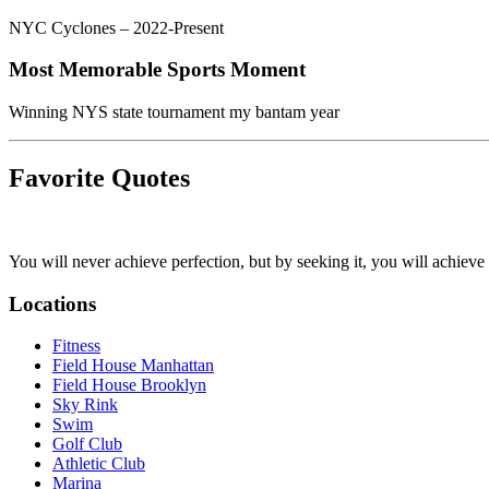
NYC Cyclones – 2022-Present​​​​‌ ‍ ​‍​‍‌‍ ‌ ​‍‌‍‍‌‌‍‌ ‌‍‍‌‌‍ ‍​‍​‍​ ‍‍​‍​‍‌ ​ ‌‍​‌‌‍ ‍‌‍‍‌‌ ‌​‌ ‍‌​‍ ‍‌‍‍‌‌‍ ​‍​‍​‍ ​​‍​‍‌‍‍​‌ ​‍‌‍‌‌‌‍‌‍​‍​‍​ ‍‍​‍​‍‌‍‍​‌ ‌​‌ ‌​‌ ​​‌ ​ ​ ‍‍​‍ ​‍ ‌‍​ ‌‍‍​‌‍‌‌‌‍ ​‌ ​ ‌‍‌‌‌‍​‌‌ ​​‌‍‍‌‌‍‌‌‌ ​‍‌ ​ ​‍ ‍‌ ​ ‌‍​‌‌‍ ‍‌‍‍‌‌ ‌​‌ ‍‌​‍ ‍‌ ​ ‌ ‌​‌ ‌‌‌‍‌​‌‍‍‌‌‍ ​‍ ‌‍‍‌‌‍ ‍‌ ‌​‌‍‌‌‌‍ ‍‌ ‌​​‍ ‌‍‌‌‌‍‌​‌‍‍‌‌ ‌​​‍ ‌‍ ‌‌‍ ‌‍‌​‌‍‌‌​ ‌‌ ​​‌ ​‍‌‍‌‌‌ ​ ‌‍‌‌‌‍ ‍‌ ‌​‌‍​‌‌ ‌​‌‍‍‌‌‍ ‌‍ ‍​ ‍ ‌‍‍‌‌‍‌​​ ‌​ ​​‌‍‌‌‌‍​‌‌‍‌‌‌‍​‍​ ‌​‌‍‌‍‌‍‌‌​‍ ‌​ ‍​‌‍​ ​ ‍​​ ‍‌​‍ ‌​ ‌​‌‍​‍‌‍​ ‌‍​‍​‍ ‌​ ‍‌‌‍​‌​ ​‌​ ‌ ​‍ ‌​ ​‌​ ​​‌‍‌‌​ ‌ ​ ‍‌​ ‍‌‌‍‌‍​ ‌‍​ ‌​‌‍‌‌‌‍‌‍‌‍​‌​ ‍ ‌ ‌​‌ ‍‌‌ ​​‌‍‌‌​ ‌‌‍​ ‌‍ ‌‍​‌‌‍​ ‌‍‍​​ ‍ ‌ ​​‌‍​‌‌ ‌​‌‍‍​​ ‌‌ ​‍‌‍‍‌‌‍​ ‌‍‍​‌‌‌​‌‍‌‌‌ ‍​‌ ‌​​‍‌‌​ ‌‌‌​​‍‌‌ ‌‍‍ ‌‍‌‌‌ ‍‌​‍‌‌​ ​ ‌​‌​​‍‌‌​ ​ ‌​‌​​‍‌‌​ ​‍​ ​‍‌​‍‌‌ ‌​‌‌​ ​ ‍‌‌‌‍​‌​​ ‌‍​‌​ ​ ​‍‌‌​ ​‍​ ​‍​‍‌‌​ ‌‌‌​‌​​‍ ‍‌‍​ ‌‍‍​‌‍‍‌‌‍ ​‌‍‌​‌ ​‍‌‍‌‌‌‍ ‍​‍‌‌​ ‌‌‌​​‍‌‌ ‌‍‍ ‌‍‌‌‌ ‍‌​‍‌‌​ ​ ‌​‌​​‍‌‌​ ​ ‌​‌​​‍‌‌​ ​‍​ ​‍‌‍‍‌‌‌‍​‌‍‍‍‌‌​​‌‌‌ ‌​ ​​ ​‍‌‌​‌​‍‌‌​ ​‍​ ​‍​‍‌‌​ ‌‌‌​‌​​‍ ‍‌ ‌​‌‍‌‌‌ ‍​‌ ‌​​ ‌‍​‍‌‍​‌‌ ​ ‌‍‌‌‌‌‌‌‌ ​‍‌‍ ​​ ‌‌‍‍​‌ ‌​‌ ‌​‌ ​​‌ ​ ​‍‌‌​ ​ ‌​​‌​‍‌‌​ ​‍‌​‌‍​‍‌‌​ ​‍‌​‌‍‌‍​ ‌‍‍​‌‍‌‌‌‍ ​‌ ​ ‌‍‌‌‌‍​‌‌ ​​‌‍‍‌‌‍‌‌‌ ​‍‌ ​ ​‍ ‍‌ ​ ‌‍​‌‌‍ ‍‌‍‍‌‌ ‌​‌ ‍‌​‍ ‍‌ ​ ‌ ‌​‌ ‌‌‌‍‌​‌‍‍‌‌‍ ​‍‌‍‌‍‍‌‌‍‌​​ ‌​ ​​‌‍‌‌‌‍​‌‌‍‌‌‌‍​‍​ ‌​‌‍‌‍‌‍‌‌​‍ ‌​ ‍​‌‍​ ​ ‍​​ ‍‌​‍ ‌​ ‌​‌‍​‍‌‍​ ‌‍​‍​‍ ‌​ ‍‌‌‍​‌​ ​‌​ ‌ ​‍ ‌​ ​‌​ ​​‌‍‌‌​ ‌ ​ ‍‌​ ‍‌‌‍‌‍​ ‌‍​ ‌​‌‍‌‌‌‍‌‍‌‍​‌​‍‌‍‌ ‌​‌ ‍‌‌ ​​‌‍‌‌​ ‌‌‍​ ‌‍ ‌‍​‌‌‍​ ‌‍‍​​‍‌‍‌ ​​‌‍​‌‌ ‌​‌‍‍​​ ‌‌ ​‍‌‍‍‌‌‍​ ‌‍‍​‌‌‌​‌‍‌‌‌ ‍​‌ ‌​​‍‌‌​ ‌‌‌​​‍‌‌ ‌‍‍ ‌‍‌‌‌ ‍‌​‍‌‌​ ​ ‌​‌​​‍‌‌​ ​ ‌​‌​​‍‌‌​ ​‍​ ​‍‌​‍‌‌ ‌​‌‌​ ​ ‍‌‌‌‍​‌​​ ‌‍​‌​ ​ ​‍‌‌​ ​‍​ ​‍​‍‌‌​ ‌‌‌​‌​​‍ ‍‌‍​ ‌‍‍​‌‍‍‌‌‍ ​‌‍‌​‌ ​‍‌‍‌‌‌‍ ‍​‍‌‌​ ‌‌‌​​‍‌‌ ‌‍‍ ‌‍‌‌‌ ‍‌​‍‌‌​ ​ ‌​‌​​‍‌‌​ ​ ‌​‌​​‍‌‌​ ​‍​ ​‍‌‍‍‌‌‌‍​‌‍‍‍‌‌​​‌‌‌ ‌​ ​​ ​‍‌‌​‌​‍‌‌​ ​‍​ ​‍​‍‌‌​ ‌‌‌​‌​​‍ ‍‌ ‌​‌‍‌‌‌ ‍​‌ ‌​​‍‌‍‌ ​​‌‍‌‌‌ ​‍‌ ​ ‌ ​​‌‍‌‌‌‍​ ‌ ‌​‌‍‍‌‌ ‌‍‌‍‌‌​ ‌‌ ​​‌ ‌‌‌‍​‍‌‍ ​‌‍‍‌‌ ​ ‌‍‍​‌‍‌‌‌‍‌​​‍​‍‌ ‌
Most Memorable Sports Moment​​​​‌ ‍ ​‍​‍‌‍ ‌ ​‍‌‍‍‌‌‍‌ ‌‍‍‌‌‍ ‍​‍​‍​ ‍‍​‍​‍‌ ​ ‌‍​‌‌‍ ‍‌‍‍‌‌ ‌​‌ ‍‌​‍ ‍‌‍‍‌‌‍ ​‍​‍​‍ ​​‍​‍‌‍‍​‌ ​‍‌‍‌‌‌‍‌‍​‍​‍​ ‍‍​‍​‍‌‍‍​‌ ‌​‌ ‌​‌ ​​‌ ​ ​ ‍‍​‍ ​‍ ‌‍​ ‌‍‍​‌‍‌‌‌‍ ​‌ ​ ‌‍‌‌‌‍​‌‌ ​​‌‍‍‌‌‍‌‌‌ ​‍‌ ​ ​‍ ‍‌ ​ ‌‍​‌‌‍ ‍‌‍‍‌‌ ‌​‌ ‍‌​‍ ‍‌ ​ ‌ ‌​‌ ‌‌‌‍‌​‌‍‍‌‌‍ ​‍ ‌‍‍‌‌‍ ‍‌ ‌​‌‍‌‌‌‍ ‍‌ ‌​​‍ ‌‍‌‌‌‍‌​‌‍‍‌‌ ‌​​‍ ‌‍ ‌‌‍ ‌‍‌​‌‍‌‌​ ‌‌ ​​‌ ​‍‌‍‌‌‌ ​ ‌‍‌‌‌‍ ‍‌ ‌​‌‍​‌‌ ‌​‌‍‍‌‌‍ ‌‍ ‍​ ‍ ‌‍‍‌‌‍‌​​ ‌​ ​​‌‍‌‌‌‍​‌‌‍‌‌‌‍​‍​ ‌​‌‍‌‍‌‍‌‌​‍ ‌​ ‍​‌‍​ ​ ‍​​ ‍‌​‍ ‌​ ‌​‌‍​‍‌‍​ ‌‍​‍​‍ ‌​ ‍‌‌‍​‌​ ​‌​ ‌ ​‍ ‌​ ​‌​ ​​‌‍‌‌​ ‌ ​ ‍‌​ ‍‌‌‍‌‍​ ‌‍​ ‌​‌‍‌‌‌‍‌‍‌‍​‌​ ‍ ‌ ‌​‌ ‍‌‌ ​​‌‍‌‌​ ‌‌‍​ ‌‍ ‌‍​‌‌‍​ ‌‍‍​​ ‍ ‌ ​​‌‍​‌‌ ‌​‌‍‍​​ ‌‌ ​‍‌‍‍‌‌‍​ ‌‍‍​‌‌‌​‌‍‌‌‌ ‍​‌ ‌​​‍‌‌​ ‌‌‌​​‍‌‌ ‌‍‍ ‌‍‌‌‌ ‍‌​‍‌‌​ ​ ‌​‌​​‍‌‌​ ​ ‌​‌​​‍‌‌​ ​‍​ ​‍‌‍‍ ‌‍‍‍​ ‌‍‌​‌​‌‌​​‌‍‍ ‌​‌‍‌‍‍‌​‍‌‌​ ​‍​ ​‍​‍‌‌​ ‌‌‌​‌​​‍ ‍‌‍​ ‌‍‍​‌‍‍‌‌‍ ​‌‍‌​‌ ​‍‌‍‌‌‌‍ ‍​‍‌‌​ ‌‌‌​​‍‌‌ ‌‍‍ ‌‍‌‌‌ ‍‌​‍‌‌​ ​ ‌​‌​​‍‌‌​ ​ ‌​‌​​‍‌‌​ ​‍​ ​‍‌ ‍​‌‍‌​‌​ ‌​ ‌‌​‌ ‌​‍‍‌ ​‍‌​‌‌​‍‌‌​ ​‍​ ​‍​‍‌‌​ ‌‌‌​‌​​‍ ‍‌ ‌​‌‍‌‌‌ ‍​‌ ‌​​ ‌‍​‍‌‍​‌‌ ​ ‌‍‌‌‌‌‌‌‌ ​‍‌‍ ​​ ‌‌‍‍​‌ ‌​‌ ‌​‌ ​​‌ ​ ​‍‌‌​ ​ ‌​​‌​‍‌‌​ ​‍‌​‌‍​‍‌‌​ ​‍‌​‌‍‌‍​ ‌‍‍​‌‍‌‌‌‍ ​‌ ​ ‌‍‌‌‌‍​‌‌ ​​‌‍‍‌‌‍‌‌‌ ​‍‌ ​ ​‍ ‍‌ ​ ‌‍​‌‌‍ ‍‌‍‍‌‌ ‌​‌ ‍‌​‍ ‍‌ ​ ‌ ‌​‌ ‌‌‌‍‌​‌‍‍‌‌‍ ​‍‌‍‌‍‍‌‌‍‌​​ ‌​ ​​‌‍‌‌‌‍​‌‌‍‌‌‌‍​‍​ ‌​‌‍‌‍‌‍‌‌​‍ ‌​ ‍​‌‍​ ​ ‍​​ ‍‌​‍ ‌​ ‌​‌‍​‍‌‍​ ‌‍​‍​‍ ‌​ ‍‌‌‍​‌​ ​‌​ ‌ ​‍ ‌​ ​‌​ ​​‌‍‌‌​ ‌ ​ ‍‌​ ‍‌‌‍‌‍​ ‌‍​ ‌​‌‍‌‌‌‍‌‍‌‍​‌​‍‌‍‌ ‌​‌ ‍‌‌ ​​‌‍‌‌​ ‌‌‍​ ‌‍ ‌‍​‌‌‍​ ‌‍‍​​‍‌‍‌ ​​‌‍​‌‌ ‌​‌‍‍​​ ‌‌ ​‍‌‍‍‌‌‍​ ‌‍‍​‌‌‌​‌‍‌‌‌ ‍​‌ ‌​​‍‌‌​ ‌‌‌​​‍‌‌ ‌‍‍ ‌‍‌‌‌ ‍‌​‍‌‌​ ​ ‌​‌​​‍‌‌​ ​ ‌​‌​​‍‌‌​ ​‍​ ​‍‌‍‍ ‌‍‍‍​ ‌‍‌​‌​‌‌​​‌‍‍ ‌​‌‍‌‍‍‌​‍‌‌​ ​‍​ ​‍​‍‌‌​ ‌‌‌​‌​​‍ ‍‌‍​ ‌‍‍​‌‍‍‌‌‍ ​‌‍‌​‌ ​‍‌‍‌‌‌‍ ‍​‍‌‌​ ‌‌‌​​‍‌‌ ‌‍‍ ‌‍‌‌‌ ‍‌​‍‌‌​ ​ ‌​‌​​‍‌‌​ ​ ‌​‌​​‍‌‌​ ​‍​ ​‍‌ ‍​‌‍‌​‌​ ‌​ ‌‌​‌ ‌​‍‍‌ ​‍‌​‌‌​‍‌‌​ ​‍​ ​‍​‍‌‌​ ‌‌‌​‌​​‍ ‍‌ ‌​‌‍‌‌‌ ‍​‌ ‌​​‍‌‍‌ ​​‌‍‌‌‌ ​‍‌ ​ ‌ ​​‌‍‌‌‌‍​ ‌ ‌​‌‍‍‌‌ ‌‍‌‍‌‌​ ‌‌ ​​‌ ‌‌‌‍​‍‌‍ ​‌‍‍‌‌ ​ ‌‍‍​‌‍‌‌‌‍‌​​‍​‍‌ ‌
Winning NYS state tournament my bantam year​​​​‌ ‍ ​‍​‍‌‍ ‌ ​‍‌‍‍‌‌‍‌ ‌‍‍‌‌‍ ‍​‍​‍​ ‍‍​‍​‍‌ ​ ‌‍​‌‌‍ ‍‌‍‍‌‌ ‌​‌ ‍‌​‍ ‍‌‍‍‌‌‍ ​‍​‍​‍ ​​‍​‍‌‍‍​‌ ​‍‌‍‌‌‌‍‌‍​‍​‍​ ‍‍​‍​‍‌‍‍​‌ ‌​‌ ‌​‌ ​​‌ ​ ​ ‍‍​‍ ​‍ ‌‍​ ‌‍‍​‌‍‌‌‌‍ ​‌ ​ ‌‍‌‌‌‍​‌‌ ​​‌‍‍‌‌‍‌‌‌ ​‍‌ ​ ​‍ ‍‌ ​ ‌‍​‌‌‍ ‍‌‍‍‌‌ ‌​‌ ‍‌​‍ ‍‌ ​ ‌ ‌​‌ ‌‌‌‍‌​‌‍‍‌‌‍ ​‍ ‌‍‍‌‌‍ ‍‌ ‌​‌‍‌‌‌‍ ‍‌ ‌​​‍ ‌‍‌‌‌‍‌​‌‍‍‌‌ ‌​​‍ ‌‍ ‌‌‍ ‌‍‌​‌‍‌‌​ ‌‌ ​​‌ ​‍‌‍‌‌‌ ​ ‌‍‌‌‌‍ ‍‌ ‌​‌‍​‌‌ ‌​‌‍‍‌‌‍ ‌‍ ‍​ ‍ ‌‍‍‌‌‍‌​​ ‌​ ​​‌‍‌‌‌‍​‌‌‍‌‌‌‍​‍​ ‌​‌‍‌‍‌‍‌‌​‍ ‌​ ‍​‌‍​ ​ ‍​​ ‍‌​‍ ‌​ ‌​‌‍​‍‌‍​ ‌‍​‍​‍ ‌​ ‍‌‌‍​‌​ ​‌​ ‌ ​‍ ‌​ ​‌​ ​​‌‍‌‌​ ‌ ​ ‍‌​ ‍‌‌‍‌‍​ ‌‍​ ‌​‌‍‌‌‌‍‌‍‌‍​‌​ ‍ ‌ ‌​‌ ‍‌‌ ​​‌‍‌‌​ ‌‌‍​ ‌‍ ‌‍​‌‌‍​ ‌‍‍​​ ‍ ‌ ​​‌‍​‌‌ ‌​‌‍‍​​ ‌‌ ​‍‌‍‍‌‌‍​ ‌‍‍​‌‌‌​‌‍‌‌‌ ‍​‌ ‌​​‍‌‌​ ‌‌‌​​‍‌‌ ‌‍‍ ‌‍‌‌‌ ‍‌​‍‌‌​ ​ ‌​‌​​‍‌‌​ ​ ‌​‌​​‍‌‌​ ​‍​ ​‍​ ‌ ‌‍‌ ‌‍‍ ‌ ‍‍​ ​​‌‌​‍​ ‌‌‌‌‌‍​‍‌‌​ ​‍​ ​‍​‍‌‌​ ‌‌‌​‌​​‍ ‍‌‍​ ‌‍‍​‌‍‍‌‌‍ ​‌‍‌​‌ ​‍‌‍‌‌‌‍ ‍​‍‌‌​ ‌‌‌​​‍‌‌ ‌‍‍ ‌‍‌‌‌ ‍‌​‍‌‌​ ​ ‌​‌​​‍‌‌​ ​ ‌​‌​​‍‌‌​ ​‍​ ​‍‌​​‌‌ ​‍‌‍‌​‌​ ‍​ ‌‍‌​‍‍‌ ​​‌​ ‍​‍‌‌​ ​‍​ ​‍​‍‌‌​ ‌‌‌​‌​​‍ ‍‌ ‌​‌‍‌‌‌ ‍​‌ ‌​​ ‌‍​‍‌‍​‌‌ ​ ‌‍‌‌‌‌‌‌‌ ​‍‌‍ ​​ ‌‌‍‍​‌ ‌​‌ ‌​‌ ​​‌ ​ ​‍‌‌​ ​ ‌​​‌​‍‌‌​ ​‍‌​‌‍​‍‌‌​ ​‍‌​‌‍‌‍​ ‌‍‍​‌‍‌‌‌‍ ​‌ ​ ‌‍‌‌‌‍​‌‌ ​​‌‍‍‌‌‍‌‌‌ ​‍‌ ​ ​‍ ‍‌ ​ ‌‍​‌‌‍ ‍‌‍‍‌‌ ‌​‌ ‍‌​‍ ‍‌ ​ ‌ ‌​‌ ‌‌‌‍‌​‌‍‍‌‌‍ ​‍‌‍‌‍‍‌‌‍‌​​ ‌​ ​​‌‍‌‌‌‍​‌‌‍‌‌‌‍​‍​ ‌​‌‍‌‍‌‍‌‌​‍ ‌​ ‍​‌‍​ ​ ‍​​ ‍‌​‍ ‌​ ‌​‌‍​‍‌‍​ ‌‍​‍​‍ ‌​ ‍‌‌‍​‌​ ​‌​ ‌ ​‍ ‌​ ​‌​ ​​‌‍‌‌​ ‌ ​ ‍‌​ ‍‌‌‍‌‍​ ‌‍​ ‌​‌‍‌‌‌‍‌‍‌‍​‌​‍‌‍‌ ‌​‌ ‍‌‌ ​​‌‍‌‌​ ‌‌‍​ ‌‍ ‌‍​‌‌‍​ ‌‍‍​​‍‌‍‌ ​​‌‍​‌‌ ‌​‌‍‍​​ ‌‌ ​‍‌‍‍‌‌‍​ ‌‍‍​‌‌‌​‌‍‌‌‌ ‍​‌ ‌​​‍‌‌​ ‌‌‌​​‍‌‌ ‌‍‍ ‌‍‌‌‌ ‍‌​‍‌‌​ ​ ‌​‌​​‍‌‌​ ​ ‌​‌​​‍‌‌​ ​‍​ ​‍​ ‌ ‌‍‌ ‌‍‍ ‌ ‍‍​ ​​‌‌​‍​ ‌‌‌‌‌‍​‍‌‌​ ​‍​ ​‍​‍‌‌​ ‌‌‌​‌​​‍ ‍‌‍​ ‌‍‍​‌‍‍‌‌‍ ​‌‍‌​‌ ​‍‌‍‌‌‌‍ ‍​‍‌‌​ ‌‌‌​​‍‌‌ ‌‍‍ ‌‍‌‌‌ ‍‌​‍‌‌​ ​ ‌​‌​​‍‌‌​ ​ ‌​‌​​‍‌‌​ ​‍​ ​‍‌​​‌‌ ​‍‌‍‌​‌​ ‍​ ‌‍‌​‍‍‌ ​​‌​ ‍​‍‌‌​ ​‍​ ​‍​‍‌‌​ ‌‌‌​‌​​‍ ‍‌ ‌​‌‍‌‌‌ ‍​‌ ‌​​‍‌‍‌ ​​‌‍‌‌‌ ​‍‌ ​ ‌ ​​‌‍‌‌‌‍​ ‌ ‌​‌‍‍‌‌ ‌‍‌‍‌‌​ ‌‌ ​​‌ ‌‌‌‍​‍‌‍ ​‌‍‍‌‌ ​ ‌‍‍​‌‍‌‌‌‍‌​​‍​‍‌ ‌
Favorite Quotes
You will never achieve perfection, but by seeking it, you will achieve excellence.​​​​‌ ‍ ​‍​‍‌‍ ‌ ​‍‌‍‍‌‌‍‌ ‌‍‍‌‌‍ ‍​‍​‍​ ‍‍​‍​‍‌ ​ ‌‍​‌‌‍ ‍‌‍‍‌‌ ‌​‌ ‍‌​‍ ‍‌‍‍‌‌‍ ​‍​‍​‍ ​​‍​‍‌‍‍​‌ ​‍‌‍‌‌‌‍‌‍​‍​‍​ ‍‍​‍​‍‌‍‍​‌ ‌​‌ ‌​‌ ​​‌ ​ ​ ‍‍​‍ ​‍ ‌‍​ ‌‍‍​‌‍‌‌‌‍ ​‌ ​ ‌‍‌‌‌‍​‌‌ ​​‌‍‍‌‌‍‌‌‌ ​‍‌ ​ ​‍ ‍‌ ​ ‌‍​‌‌‍ ‍‌‍‍‌‌ ‌​‌ ‍‌​‍ ‍‌ ​ ‌ ‌​‌ ‌‌‌‍‌​‌‍‍‌‌‍ ​‍ ‌‍‍‌‌‍ ‍‌ ‌​‌‍‌‌‌‍ ‍‌ ‌​​‍ ‌‍‌‌‌‍‌​‌‍‍‌‌ ‌​​‍ ‌‍ ‌‌‍ ‌‍‌​‌‍‌‌​ ‌‌ ​​‌ ​‍‌‍‌‌‌ ​ ‌‍‌‌‌‍ ‍‌ ‌​‌‍​‌‌ ‌​‌‍‍‌‌‍ ‌‍ ‍​ ‍ ‌‍‍‌‌‍‌​​ ‌​ ​​‌‍‌‌‌‍​‌‌‍‌‌‌‍​‍​ ‌​‌‍‌‍‌‍‌‌​‍ ‌​ ‍​‌‍​ ​ ‍​​ ‍‌​‍ ‌​ ‌​‌‍​‍‌‍​ ‌‍​‍​‍ ‌​ ‍‌‌‍​‌​ ​‌​ ‌ ​‍ ‌​ ​‌​ ​​‌‍‌‌​ ‌ ​ ‍‌​ ‍‌‌‍‌‍​ ‌‍​ ‌​‌‍‌‌‌‍‌‍‌‍​‌​ ‍ ‌ ‌​‌ ‍‌‌ ​​‌‍‌‌​ ‌‌‍​ ‌‍ ‌‍​‌‌‍​ ‌‍‍​​ ‍ ‌ ​​‌‍​‌‌ ‌​‌‍‍​​ ‌‌ ​‌‌ ‌‌‌‍ ‌ ‌​‌‍‌‌‌ ​ ​‍‌‌​ ‌‌‌​​‍‌‌ ‌‍‍ ‌‍‌‌‌ ‍‌​‍‌‌​ ​ ‌​‌​​‍‌‌​ ​ ‌​‌​​‍‌‌​ ​‍​ ​‍‌​‌‍‌ ​‌‌​‍​​ ‌ ‌‌‍‌‌‌‍‍​ ‌‌‌‍​‍​‍‌‌​ ​‍​ ​‍​‍‌‌​ ‌‌‌​‌​​‍ ‍‌ ​‌‌ ‌‌‌‍ ‌ ‌​‌‍‌‌​‍‌‌​ ‌‌‌​​‍‌‌ ‌‍‍ ‌‍‌‌‌ ‍‌​‍‌‌​ ​ ‌​‌​​‍‌‌​ ​ ‌​‌​​‍‌‌​ ​‍​ ​‍‌‍‍ ‌​‍‍‌‌​ ‌​‍‌‌​ ​​ ​‌‌‍ ​ ‍‌​‍‌‌​ ​‍​ ​‍​‍‌‌​ ‌‌‌​‌​​‍ ‍‌‍​ ‌‍‍​‌‍‍‌‌‍ ​‌‍‌​‌ ​‍‌‍‌‌‌‍ ‍​‍‌‌​ ‌‌‌​​‍‌‌ ‌‍‍ ‌‍‌‌‌ ‍‌​‍‌‌​ ​ ‌​‌​​‍‌‌​ ​ ‌​‌​​‍‌‌​ ​‍​ ​‍‌ ‌‌‌ ‍‌‌‍‌​‌​​‌‌ ​‍‌‌‌ ‌ ​ ‌​‌ ​‍‌‌​ ​‍​ ​‍​‍‌‌​ ‌‌‌​‌​​‍ ‍‌ ‌​‌‍‌‌‌ ‍​‌ ‌​​ ‌‍​‍‌‍​‌‌ ​ ‌‍‌‌‌‌‌‌‌ ​‍‌‍ ​​ ‌‌‍‍​‌ ‌​‌ ‌​‌ ​​‌ ​ ​‍‌‌​ ​ ‌​​‌​‍‌‌​ ​‍‌​‌‍​‍‌‌​ ​‍‌​‌‍‌‍​ ‌‍‍​‌‍‌‌‌‍ ​‌ ​ ‌‍‌‌‌‍​‌‌ ​​‌‍‍‌‌‍‌‌‌ ​‍‌ ​ ​‍ ‍‌ ​ ‌‍​‌‌‍ ‍‌‍‍‌‌ ‌​‌ ‍‌​‍ ‍‌ ​ ‌ ‌​‌ ‌‌‌‍‌​‌‍‍‌‌‍ ​‍‌‍‌‍‍‌‌‍‌​​ ‌​ ​​‌‍‌‌‌‍​‌‌‍‌‌‌‍​‍​ ‌​‌‍‌‍‌‍‌‌​‍ ‌​ ‍​‌‍​ ​ ‍​​ ‍‌​‍ ‌​ ‌​‌‍​‍‌‍​ ‌‍​‍​‍ ‌​ ‍‌‌‍​‌​ ​‌​ ‌ ​‍ ‌​ ​‌​ ​​‌‍‌‌​ ‌ ​ ‍‌​ ‍‌‌‍‌‍​ ‌‍​ ‌​‌‍‌‌‌‍‌‍‌‍​‌​‍‌‍‌ ‌​‌ ‍‌‌ ​​‌‍‌‌​ ‌‌‍​ ‌‍ ‌‍​‌‌‍​ ‌‍‍​​‍‌‍‌ ​​‌‍​‌‌ ‌​‌‍‍​​ ‌‌ ​‌‌ ‌‌‌‍ ‌ ‌​‌‍‌‌‌ ​ ​‍‌‌​ ‌‌‌​​‍‌‌ ‌‍‍ ‌‍‌‌‌ ‍‌​‍‌‌​ ​ ‌​‌​​‍‌‌​ ​ ‌​‌​​‍‌‌​ ​‍​ ​‍‌​‌‍‌ ​‌‌​‍​​ ‌ ‌‌‍‌‌‌‍‍​ ‌‌‌‍​‍​‍‌‌​ ​‍​ ​‍​‍‌‌​ ‌‌‌​‌​​‍ ‍‌ ​‌‌ ‌‌‌‍ ‌ ‌​‌‍‌‌​‍‌‌​ ‌‌‌​​‍‌‌ ‌‍‍ ‌‍‌‌‌ ‍‌​‍‌‌​ ​ ‌​‌​​‍‌‌​ ​ ‌​‌​​‍‌‌​ ​‍​ ​‍‌‍‍ ‌​‍‍‌‌​ ‌​‍‌‌​ ​​ ​‌‌‍ ​ ‍‌​‍‌‌
Locations​​​​‌ ‍ ​‍​‍‌‍ ‌ ​‍‌‍‍‌‌‍‌ ‌‍‍‌‌‍ ‍​‍​‍​ ‍‍​‍​‍‌ ​ ‌‍​‌‌‍ ‍‌‍‍‌‌ ‌​‌ ‍‌​‍ ‍‌‍‍‌‌‍ ​‍​‍​‍ ​​‍​‍‌‍‍​‌ ​‍‌‍‌‌‌‍‌‍​‍​‍​ ‍‍​‍​‍‌‍‍​‌ ‌​‌ ‌​‌ ​​‌ ​ ​ ‍‍​‍ ​‍ ‌‍​ ‌‍‍​‌‍‌‌‌‍ ​‌ ​ ‌‍‌‌‌‍​‌‌ ​​‌‍‍‌‌‍‌‌‌ ​‍‌ ​ ​‍ ‍‌ ​ ‌‍​‌‌‍ ‍‌‍‍‌‌ ‌​‌ ‍‌​‍ ‍‌ ​ ‌ ‌​‌ ‌‌‌‍‌​‌‍‍‌‌‍ ​‍ ‌‍‍‌‌‍ ‍‌ ‌​‌‍‌‌‌‍ ‍‌ ‌​​‍ ‌‍‌‌‌‍‌​‌‍‍‌‌ ‌​​‍ ‌‍ ‌‌‍ ‌‍‌​‌‍‌‌​ ‌‌ ​​‌ ​‍‌‍‌‌‌ ​ ‌‍‌‌‌‍ ‍‌ ‌​‌‍​‌‌ ‌​‌‍‍‌‌‍ ‌‍ ‍​ ‍ ‌‍‍‌‌‍‌​​ ‌‌‍‌‍‌‍ ‌‍ ‌ ‌​‌‍‌‌‌ ​‍​ ‍ ‌ ‌​‌ ‍‌‌ ​​‌‍‌‌​ ‌‌‍‌‍‌‍ ‌‍ ‌ ‌​‌‍‌‌‌ ​‍​ ‍ ‌ ​​‌‍​‌‌ ‌​‌‍‍​​ ‌‌‍​ ‌‍ ‌‍ ​‌ ‌‌‌‍ ‌‌‍ ‍‌ ​ ​‍‌‌​ ‌‌‌​​‍‌‌ ‌‍‍ ‌‍‌‌‌ ‍‌​‍‌‌​ ​ ‌​‌​​‍‌‌​ ​ ‌​‌​​‍‌‌​ ​‍​ ​‍‌‍‌‌‌‍​‍​ ​‍​ ‍​‌‍​ ​ ‌‌‌‍​ ‌‍​ ‌‍‌‌‌‍​‍‌‍​‌​ ​‌​‍‌‌​ ​‍​ ​‍​‍‌‌​ ‌‌‌​‌​​‍ ‍‌ ‌​‌‍‍‌‌ ‌​‌‍ ​‌‍‌‌​ ‌‍​‍‌‍​‌‌ ​ ‌‍‌‌‌‌‌‌‌ ​‍‌‍ ​​ ‌‌‍‍​‌ ‌​‌ ‌​‌ ​​‌ ​ ​‍‌‌​ ​ ‌​​‌​‍‌‌​ ​‍‌​‌‍​‍‌‌​ ​‍‌​‌‍‌‍​ ‌‍‍​‌‍‌‌‌‍ ​‌ ​ ‌‍‌‌‌‍​‌‌ ​​‌‍‍‌‌‍‌‌‌ ​‍‌ ​ ​‍ ‍‌ ​ ‌‍​‌‌‍ ‍‌‍‍‌‌ ‌​‌ ‍‌​‍ ‍‌ ​ ‌ ‌​‌ ‌‌‌‍‌​‌‍‍‌‌‍ ​‍‌‍‌‍‍‌‌‍‌​​ ‌‌‍‌‍‌‍ ‌‍ ‌ ‌​‌‍‌‌‌ ​‍​‍‌‍‌ ‌​‌ ‍‌‌ ​​‌‍‌‌​ ‌‌‍‌‍‌‍ ‌‍ ‌ ‌​‌‍‌‌‌ ​‍​‍‌‍‌ ​​‌‍​‌‌ ‌​‌‍‍​​ ‌‌‍​ ‌‍ ‌‍ ​‌ ‌‌‌‍ ‌‌‍ ‍‌ ​ ​‍‌‌​ ‌‌‌​​‍‌‌ ‌‍‍ ‌‍‌‌‌ ‍‌​‍‌‌​ ​ ‌​‌​​‍‌‌​ ​ ‌​‌​​‍‌‌​ ​‍​ ​‍‌‍‌‌‌‍​‍​ ​‍​ ‍​‌‍​ ​ ‌‌‌‍​ ‌‍​ ‌‍‌‌‌‍​‍‌‍​‌​ ​‌​‍‌‌​ ​‍​ ​‍​‍‌‌​ ‌‌‌​‌​​‍ ‍‌ ‌​‌‍‍‌‌ ‌​‌‍ ​‌‍‌‌​‍‌‍‌ ​​‌‍‌‌‌ ​‍‌ ​ ‌ ​​‌‍‌‌‌‍​ ‌ ‌​‌‍‍‌‌ ‌‍‌‍‌‌​ ‌‌ ​​‌ ‌‌‌‍​‍‌‍ ​‌‍‍‌‌ ​ ‌‍‍​‌‍‌‌‌‍‌​​‍​‍‌ ‌
Fitness​​​​‌ ‍ ​‍​‍‌‍ ‌ ​‍‌‍‍‌‌‍‌ ‌‍‍‌‌‍ ‍​‍​‍​ ‍‍​‍​‍‌ ​ ‌‍​‌‌‍ ‍‌‍‍‌‌ ‌​‌ ‍‌​‍ ‍‌‍‍‌‌‍ ​‍​‍​‍ ​​‍​‍‌‍‍​‌ ​‍‌‍‌‌‌‍‌‍​‍​‍​ ‍‍​‍​‍‌‍‍​‌ ‌​‌ ‌​‌ ​​‌ ​ ​ ‍‍​‍ ​‍ ‌‍​ ‌‍‍​‌‍‌‌‌‍ ​‌ ​ ‌‍‌‌‌‍​‌‌ ​​‌‍‍‌‌‍‌‌‌ ​‍‌ ​ ​‍ ‍‌ ​ ‌‍​‌‌‍ ‍‌‍‍‌‌ ‌​‌ ‍‌​‍ ‍‌ ​ ‌ ‌​‌ ‌‌‌‍‌​‌‍‍‌‌‍ ​‍ ‌‍‍‌‌‍ ‍‌ ‌​‌‍‌‌‌‍ ‍‌ ‌​​‍ ‌‍‌‌‌‍‌​‌‍‍‌‌ ‌​​‍ ‌‍ ‌‌‍ ‌‍‌​‌‍‌‌​ ‌‌ ​​‌ ​‍‌‍‌‌‌ ​ ‌‍‌‌‌‍ ‍‌ ‌​‌‍​‌‌ ‌​‌‍‍‌‌‍ ‌‍ ‍​ ‍ ‌‍‍‌‌‍‌​​ ‌‌‍‌‍‌‍ ‌‍ ‌ ‌​‌‍‌‌‌ ​‍​ ‍ ‌ ‌​‌ ‍‌‌ ​​‌‍‌‌​ ‌‌‍‌‍‌‍ ‌‍ ‌ ‌​‌‍‌‌‌ ​‍​ ‍ ‌ ​​‌‍​‌‌ ‌​‌‍‍​​ ‌‌‍​ ‌‍ ‌‍ ​‌ ‌‌‌‍ ‌‌‍ ‍‌ ​ ​‍‌‌​ ‌‌‌​​‍‌‌ ‌‍‍ ‌‍‌‌‌ ‍‌​‍‌‌​ ​ ‌​‌​​‍‌‌​ ​ ‌​‌​​‍‌‌​ ​‍​ ​‍‌‍‌‌‌‍​‍​ ​‍​ ‍​‌‍​ ​ ‌‌‌‍​ ‌‍​ ‌‍‌‌‌‍​‍‌‍​‌​ ​‌​‍‌‌​ ​‍​ ​‍​‍‌‌​ ‌‌‌​‌​​‍ ‍‌‍ ​‌‍‍‌‌‍ ‍‌‍‍ ‌ ​ ​‍‌‌​ ‌‌‌​​‍‌‌ ‌‍‍ ‌‍‌‌‌ ‍‌​‍‌‌​ ​ ‌​‌​​‍‌‌​ ​ ‌​‌​​‍‌‌​ ​‍​ ​‍​ ​‍​ ​ ​ ​ ‌‍​ ‌‍‌‌​ ‍​​ ‌‍​ ​‌​ ‌​‌‍​‌‌‍​ ​ ‍‌​‍‌‌​ ​‍​ ​‍​‍‌‌​ ‌‌‌​‌​​‍ ‍‌‍ ‍‌‍​‌‌‍ ‌‌‍‌‌​ ‌‍​‍‌‍​‌‌ ​ ‌‍‌‌‌‌‌‌‌ ​‍‌‍ ​​ ‌‌‍‍​‌ ‌​‌ ‌​‌ ​​‌ ​ ​‍‌‌​ ​ ‌​​‌​‍‌‌​ ​‍‌​‌‍​‍‌‌​ ​‍‌​‌‍‌‍​ ‌‍‍​‌‍‌‌‌‍ ​‌ ​ ‌‍‌‌‌‍​‌‌ ​​‌‍‍‌‌‍‌‌‌ ​‍‌ ​ ​‍ ‍‌ ​ ‌‍​‌‌‍ ‍‌‍‍‌‌ ‌​‌ ‍‌​‍ ‍‌ ​ ‌ ‌​‌ ‌‌‌‍‌​‌‍‍‌‌‍ ​‍‌‍‌‍‍‌‌‍‌​​ ‌‌‍‌‍‌‍ ‌‍ ‌ ‌​‌‍‌‌‌ ​‍​‍‌‍‌ ‌​‌ ‍‌‌ ​​‌‍‌‌​ ‌‌‍‌‍‌‍ ‌‍ ‌ ‌​‌‍‌‌‌ ​‍​‍‌‍‌ ​​‌‍​‌‌ ‌​‌‍‍​​ ‌‌‍​ ‌‍ ‌‍ ​‌ ‌‌‌‍ ‌‌‍ ‍‌ ​ ​‍‌‌​ ‌‌‌​​‍‌‌ ‌‍‍ ‌‍‌‌‌ ‍‌​‍‌‌​ ​ ‌​‌​​‍‌‌​ ​ ‌​‌​​‍‌‌​ ​‍​ ​‍‌‍‌‌‌‍​‍​ ​‍​ ‍​‌‍​ ​ ‌‌‌‍​ ‌‍​ ‌‍‌‌‌‍​‍‌‍​‌​ ​‌​‍‌‌​ ​‍​ ​‍​‍‌‌​ ‌‌‌​‌​​‍ ‍‌‍ ​‌‍‍‌‌‍ ‍‌‍‍ ‌ ​ ​‍‌‌​ ‌‌‌​​‍‌‌ ‌‍‍ ‌‍‌‌‌ ‍‌​‍‌‌​ ​ ‌​‌​​‍‌‌​ ​ ‌​‌​​‍‌‌​ ​‍​ ​‍​ ​‍​ ​ ​ ​ ‌‍​ ‌‍‌‌​ ‍​​ ‌‍​ ​‌​ ‌​‌‍​‌‌‍​ ​ ‍‌​‍‌‌​ ​‍​ ​‍​‍‌‌​ ‌‌‌​‌​​‍ ‍‌‍ ‍‌‍​‌‌‍ ‌‌‍‌‌​‍‌‍‌ ​​‌‍‌‌‌ ​‍‌ ​ ‌ ​​‌‍‌‌‌‍​ ‌ ‌​‌‍‍‌‌ ‌‍‌‍‌‌​ ‌‌ ​​‌ ‌‌‌‍​‍‌‍ ​‌‍‍‌‌ ​ ‌‍‍​‌‍‌‌‌‍‌​​‍​‍‌ ‌
Field House Manhattan​​​​‌ ‍ ​‍​‍‌‍ ‌ ​‍‌‍‍‌‌‍‌ ‌‍‍‌‌‍ ‍​‍​‍​ ‍‍​‍​‍‌ ​ ‌‍​‌‌‍ ‍‌‍‍‌‌ ‌​‌ ‍‌​‍ ‍‌‍‍‌‌‍ ​‍​‍​‍ ​​‍​‍‌‍‍​‌ ​‍‌‍‌‌‌‍‌‍​‍​‍​ ‍‍​‍​‍‌‍‍​‌ ‌​‌ ‌​‌ ​​‌ ​ ​ ‍‍​‍ ​‍ ‌‍​ ‌‍‍​‌‍‌‌‌‍ ​‌ ​ ‌‍‌‌‌‍​‌‌ ​​‌‍‍‌‌‍‌‌‌ ​‍‌ ​ ​‍ ‍‌ ​ ‌‍​‌‌‍ ‍‌‍‍‌‌ ‌​‌ ‍‌​‍ ‍‌ ​ ‌ ‌​‌ ‌‌‌‍‌​‌‍‍‌‌‍ ​‍ ‌‍‍‌‌‍ ‍‌ ‌​‌‍‌‌‌‍ ‍‌ ‌​​‍ ‌‍‌‌‌‍‌​‌‍‍‌‌ ‌​​‍ ‌‍ ‌‌‍ ‌‍‌​‌‍‌‌​ ‌‌ ​​‌ ​‍‌‍‌‌‌ ​ ‌‍‌‌‌‍ ‍‌ ‌​‌‍​‌‌ ‌​‌‍‍‌‌‍ ‌‍ ‍​ ‍ ‌‍‍‌‌‍‌​​ ‌‌‍‌‍‌‍ ‌‍ ‌ ‌​‌‍‌‌‌ ​‍​ ‍ ‌ ‌​‌ ‍‌‌ ​​‌‍‌‌​ ‌‌‍‌‍‌‍ ‌‍ ‌ ‌​‌‍‌‌‌ ​‍​ ‍ ‌ ​​‌‍​‌‌ ‌​‌‍‍​​ ‌‌‍​ ‌‍ ‌‍ ​‌ ‌‌‌‍ ‌‌‍ ‍‌ ​ ​‍‌‌​ ‌‌‌​​‍‌‌ ‌‍‍ ‌‍‌‌‌ ‍‌​‍‌‌​ ​ ‌​‌​​‍‌‌​ ​ ‌​‌​​‍‌‌​ ​‍​ ​‍‌‍‌‌‌‍​‍​ ​‍​ ‍​‌‍​ ​ ‌‌‌‍​ ‌‍​ ‌‍‌‌‌‍​‍‌‍​‌​ ​‌​‍‌‌​ ​‍​ ​‍​‍‌‌​ ‌‌‌​‌​​‍ ‍‌‍ ​‌‍‍‌‌‍ ‍‌‍‍ ‌ ​ ​‍‌‌​ ‌‌‌​​‍‌‌ ‌‍‍ ‌‍‌‌‌ ‍‌​‍‌‌​ ​ ‌​‌​​‍‌‌​ ​ ‌​‌​​‍‌‌​ ​‍​ ​‍​ ​‌​ ​ ​ ​‌‌‍​‍​ ​​​ ​‌‌‍​‌​ ‌ ​ ​‍​ ​‍​ ‌‍​ ‌​​‍‌‌​ ​‍​ ​‍​‍‌‌​ ‌‌‌​‌​​‍ ‍‌‍ ‍‌‍​‌‌‍ ‌‌‍‌‌​ ‌‍​‍‌‍​‌‌ ​ ‌‍‌‌‌‌‌‌‌ ​‍‌‍ ​​ ‌‌‍‍​‌ ‌​‌ ‌​‌ ​​‌ ​ ​‍‌‌​ ​ ‌​​‌​‍‌‌​ ​‍‌​‌‍​‍‌‌​ ​‍‌​‌‍‌‍​ ‌‍‍​‌‍‌‌‌‍ ​‌ ​ ‌‍‌‌‌‍​‌‌ ​​‌‍‍‌‌‍‌‌‌ ​‍‌ ​ ​‍ ‍‌ ​ ‌‍​‌‌‍ ‍‌‍‍‌‌ ‌​‌ ‍‌​‍ ‍‌ ​ ‌ ‌​‌ ‌‌‌‍‌​‌‍‍‌‌‍ ​‍‌‍‌‍‍‌‌‍‌​​ ‌‌‍‌‍‌‍ ‌‍ ‌ ‌​‌‍‌‌‌ ​‍​‍‌‍‌ ‌​‌ ‍‌‌ ​​‌‍‌‌​ ‌‌‍‌‍‌‍ ‌‍ ‌ ‌​‌‍‌‌‌ ​‍​‍‌‍‌ ​​‌‍​‌‌ ‌​‌‍‍​​ ‌‌‍​ ‌‍ ‌‍ ​‌ ‌‌‌‍ ‌‌‍ ‍‌ ​ ​‍‌‌​ ‌‌‌​​‍‌‌ ‌‍‍ ‌‍‌‌‌ ‍‌​‍‌‌​ ​ ‌​‌​​‍‌‌​ ​ ‌​‌​​‍‌‌​ ​‍​ ​‍‌‍‌‌‌‍​‍​ ​‍​ ‍​‌‍​ ​ ‌‌‌‍​ ‌‍​ ‌‍‌‌‌‍​‍‌‍​‌​ ​‌​‍‌‌​ ​‍​ ​‍​‍‌‌​ ‌‌‌​‌​​‍ ‍‌‍ ​‌‍‍‌‌‍ ‍‌‍‍ ‌ ​ ​‍‌‌​ ‌‌‌​​‍‌‌ ‌‍‍ ‌‍‌‌‌ ‍‌​‍‌‌​ ​ ‌​‌​​‍‌‌​ ​ ‌​‌​​‍‌‌​ ​‍​ ​‍​ ​‌​ ​ ​ ​‌‌‍​‍​ ​​​ ​‌‌‍​‌​ ‌ ​ ​‍​ ​‍​ ‌‍​ ‌​​‍‌‌​ ​‍​ ​‍​‍‌‌​ ‌‌‌​‌​​‍ ‍‌‍ ‍‌‍​‌‌‍ ‌‌‍‌‌​‍‌‍‌ ​​‌‍‌‌‌ ​‍‌ ​ ‌ ​​‌‍‌‌‌‍​ ‌ ‌​‌‍‍‌‌ ‌‍‌‍‌‌​ ‌‌ ​​‌ ‌‌‌‍​‍‌‍ ​‌‍‍‌‌ ​ ‌‍‍​‌‍‌‌‌‍‌​​‍​‍‌ ‌
Field House Brooklyn​​​​‌ ‍ ​‍​‍‌‍ ‌ ​‍‌‍‍‌‌‍‌ ‌‍‍‌‌‍ ‍​‍​‍​ ‍‍​‍​‍‌ ​ ‌‍​‌‌‍ ‍‌‍‍‌‌ ‌​‌ ‍‌​‍ ‍‌‍‍‌‌‍ ​‍​‍​‍ ​​‍​‍‌‍‍​‌ ​‍‌‍‌‌‌‍‌‍​‍​‍​ ‍‍​‍​‍‌‍‍​‌ ‌​‌ ‌​‌ ​​‌ ​ ​ ‍‍​‍ ​‍ ‌‍​ ‌‍‍​‌‍‌‌‌‍ ​‌ ​ ‌‍‌‌‌‍​‌‌ ​​‌‍‍‌‌‍‌‌‌ ​‍‌ ​ ​‍ ‍‌ ​ ‌‍​‌‌‍ ‍‌‍‍‌‌ ‌​‌ ‍‌​‍ ‍‌ ​ ‌ ‌​‌ ‌‌‌‍‌​‌‍‍‌‌‍ ​‍ ‌‍‍‌‌‍ ‍‌ ‌​‌‍‌‌‌‍ ‍‌ ‌​​‍ ‌‍‌‌‌‍‌​‌‍‍‌‌ ‌​​‍ ‌‍ ‌‌‍ ‌‍‌​‌‍‌‌​ ‌‌ ​​‌ ​‍‌‍‌‌‌ ​ ‌‍‌‌‌‍ ‍‌ ‌​‌‍​‌‌ ‌​‌‍‍‌‌‍ ‌‍ ‍​ ‍ ‌‍‍‌‌‍‌​​ ‌‌‍‌‍‌‍ ‌‍ ‌ ‌​‌‍‌‌‌ ​‍​ ‍ ‌ ‌​‌ ‍‌‌ ​​‌‍‌‌​ ‌‌‍‌‍‌‍ ‌‍ ‌ ‌​‌‍‌‌‌ ​‍​ ‍ ‌ ​​‌‍​‌‌ ‌​‌‍‍​​ ‌‌‍​ ‌‍ ‌‍ ​‌ ‌‌‌‍ ‌‌‍ ‍‌ ​ ​‍‌‌​ ‌‌‌​​‍‌‌ ‌‍‍ ‌‍‌‌‌ ‍‌​‍‌‌​ ​ ‌​‌​​‍‌‌​ ​ ‌​‌​​‍‌‌​ ​‍​ ​‍‌‍‌‌‌‍​‍​ ​‍​ ‍​‌‍​ ​ ‌‌‌‍​ ‌‍​ ‌‍‌‌‌‍​‍‌‍​‌​ ​‌​‍‌‌​ ​‍​ ​‍​‍‌‌​ ‌‌‌​‌​​‍ ‍‌‍ ​‌‍‍‌‌‍ ‍‌‍‍ ‌ ​ ​‍‌‌​ ‌‌‌​​‍‌‌ ‌‍‍ ‌‍‌‌‌ ‍‌​‍‌‌​ ​ ‌​‌​​‍‌‌​ ​ ‌​‌​​‍‌‌​ ​‍​ ​‍​ ‌‍​ ‍​​ ‌ ‌‍‌​​ ​‌​ ​‍​ ‌‌​ ‌‍​ ​‍​ ​‌‌‍​ ​ ​‌​‍‌‌​ ​‍​ ​‍​‍‌‌​ ‌‌‌​‌​​‍ ‍‌‍ ‍‌‍​‌‌‍ ‌‌‍‌‌​ ‌‍​‍‌‍​‌‌ ​ ‌‍‌‌‌‌‌‌‌ ​‍‌‍ ​​ ‌‌‍‍​‌ ‌​‌ ‌​‌ ​​‌ ​ ​‍‌‌​ ​ ‌​​‌​‍‌‌​ ​‍‌​‌‍​‍‌‌​ ​‍‌​‌‍‌‍​ ‌‍‍​‌‍‌‌‌‍ ​‌ ​ ‌‍‌‌‌‍​‌‌ ​​‌‍‍‌‌‍‌‌‌ ​‍‌ ​ ​‍ ‍‌ ​ ‌‍​‌‌‍ ‍‌‍‍‌‌ ‌​‌ ‍‌​‍ ‍‌ ​ ‌ ‌​‌ ‌‌‌‍‌​‌‍‍‌‌‍ ​‍‌‍‌‍‍‌‌‍‌​​ ‌‌‍‌‍‌‍ ‌‍ ‌ ‌​‌‍‌‌‌ ​‍​‍‌‍‌ ‌​‌ ‍‌‌ ​​‌‍‌‌​ ‌‌‍‌‍‌‍ ‌‍ ‌ ‌​‌‍‌‌‌ ​‍​‍‌‍‌ ​​‌‍​‌‌ ‌​‌‍‍​​ ‌‌‍​ ‌‍ ‌‍ ​‌ ‌‌‌‍ ‌‌‍ ‍‌ ​ ​‍‌‌​ ‌‌‌​​‍‌‌ ‌‍‍ ‌‍‌‌‌ ‍‌​‍‌‌​ ​ ‌​‌​​‍‌‌​ ​ ‌​‌​​‍‌‌​ ​‍​ ​‍‌‍‌‌‌‍​‍​ ​‍​ ‍​‌‍​ ​ ‌‌‌‍​ ‌‍​ ‌‍‌‌‌‍​‍‌‍​‌​ ​‌​‍‌‌​ ​‍​ ​‍​‍‌‌​ ‌‌‌​‌​​‍ ‍‌‍ ​‌‍‍‌‌‍ ‍‌‍‍ ‌ ​ ​‍‌‌​ ‌‌‌​​‍‌‌ ‌‍‍ ‌‍‌‌‌ ‍‌​‍‌‌​ ​ ‌​‌​​‍‌‌​ ​ ‌​‌​​‍‌‌​ ​‍​ ​‍​ ‌‍​ ‍​​ ‌ ‌‍‌​​ ​‌​ ​‍​ ‌‌​ ‌‍​ ​‍​ ​‌‌‍​ ​ ​‌​‍‌‌​ ​‍​ ​‍​‍‌‌​ ‌‌‌​‌​​‍ ‍‌‍ ‍‌‍​‌‌‍ ‌‌‍‌‌​‍‌‍‌ ​​‌‍‌‌‌ ​‍‌ ​ ‌ ​​‌‍‌‌‌‍​ ‌ ‌​‌‍‍‌‌ ‌‍‌‍‌‌​ ‌‌ ​​‌ ‌‌‌‍​‍‌‍ ​‌‍‍‌‌ ​ ‌‍‍​‌‍‌‌‌‍‌​​‍​‍‌ ‌
Sky Rink​​​​‌ ‍ ​‍​‍‌‍ ‌ ​‍‌‍‍‌‌‍‌ ‌‍‍‌‌‍ ‍​‍​‍​ ‍‍​‍​‍‌ ​ ‌‍​‌‌‍ ‍‌‍‍‌‌ ‌​‌ ‍‌​‍ ‍‌‍‍‌‌‍ ​‍​‍​‍ ​​‍​‍‌‍‍​‌ ​‍‌‍‌‌‌‍‌‍​‍​‍​ ‍‍​‍​‍‌‍‍​‌ ‌​‌ ‌​‌ ​​‌ ​ ​ ‍‍​‍ ​‍ ‌‍​ ‌‍‍​‌‍‌‌‌‍ ​‌ ​ ‌‍‌‌‌‍​‌‌ ​​‌‍‍‌‌‍‌‌‌ ​‍‌ ​ ​‍ ‍‌ ​ ‌‍​‌‌‍ ‍‌‍‍‌‌ ‌​‌ ‍‌​‍ ‍‌ ​ ‌ ‌​‌ ‌‌‌‍‌​‌‍‍‌‌‍ ​‍ ‌‍‍‌‌‍ ‍‌ ‌​‌‍‌‌‌‍ ‍‌ ‌​​‍ ‌‍‌‌‌‍‌​‌‍‍‌‌ ‌​​‍ ‌‍ ‌‌‍ ‌‍‌​‌‍‌‌​ ‌‌ ​​‌ ​‍‌‍‌‌‌ ​ ‌‍‌‌‌‍ ‍‌ ‌​‌‍​‌‌ ‌​‌‍‍‌‌‍ ‌‍ ‍​ ‍ ‌‍‍‌‌‍‌​​ ‌‌‍‌‍‌‍ ‌‍ ‌ ‌​‌‍‌‌‌ ​‍​ ‍ ‌ ‌​‌ ‍‌‌ ​​‌‍‌‌​ ‌‌‍‌‍‌‍ ‌‍ ‌ ‌​‌‍‌‌‌ ​‍​ ‍ ‌ ​​‌‍​‌‌ ‌​‌‍‍​​ ‌‌‍​ ‌‍ ‌‍ ​‌ ‌‌‌‍ ‌‌‍ ‍‌ ​ ​‍‌‌​ ‌‌‌​​‍‌‌ ‌‍‍ ‌‍‌‌‌ ‍‌​‍‌‌​ ​ ‌​‌​​‍‌‌​ ​ ‌​‌​​‍‌‌​ ​‍​ ​‍‌‍‌‌‌‍​‍​ ​‍​ ‍​‌‍​ ​ ‌‌‌‍​ ‌‍​ ‌‍‌‌‌‍​‍‌‍​‌​ ​‌​‍‌‌​ ​‍​ ​‍​‍‌‌​ ‌‌‌​‌​​‍ ‍‌‍ ​‌‍‍‌‌‍ ‍‌‍‍ ‌ ​ ​‍‌‌​ ‌‌‌​​‍‌‌ ‌‍‍ ‌‍‌‌‌ ‍‌​‍‌‌​ ​ ‌​‌​​‍‌‌​ ​ ‌​‌​​‍‌‌​ ​‍​ ​‍​ ‌​​ ‌ ‌‍‌‍‌‍‌‍​ ​​​ ‌‍​ ‌‌​ ‌​‌‍‌​‌‍‌​​ ​‌‌‍​‍​‍‌‌​ ​‍​ ​‍​‍‌‌​ ‌‌‌​‌​​‍ ‍‌‍ ‍‌‍​‌‌‍ ‌‌‍‌‌​ ‌‍​‍‌‍​‌‌ ​ ‌‍‌‌‌‌‌‌‌ ​‍‌‍ ​​ ‌‌‍‍​‌ ‌​‌ ‌​‌ ​​‌ ​ ​‍‌‌​ ​ ‌​​‌​‍‌‌​ ​‍‌​‌‍​‍‌‌​ ​‍‌​‌‍‌‍​ ‌‍‍​‌‍‌‌‌‍ ​‌ ​ ‌‍‌‌‌‍​‌‌ ​​‌‍‍‌‌‍‌‌‌ ​‍‌ ​ ​‍ ‍‌ ​ ‌‍​‌‌‍ ‍‌‍‍‌‌ ‌​‌ ‍‌​‍ ‍‌ ​ ‌ ‌​‌ ‌‌‌‍‌​‌‍‍‌‌‍ ​‍‌‍‌‍‍‌‌‍‌​​ ‌‌‍‌‍‌‍ ‌‍ ‌ ‌​‌‍‌‌‌ ​‍​‍‌‍‌ ‌​‌ ‍‌‌ ​​‌‍‌‌​ ‌‌‍‌‍‌‍ ‌‍ ‌ ‌​‌‍‌‌‌ ​‍​‍‌‍‌ ​​‌‍​‌‌ ‌​‌‍‍​​ ‌‌‍​ ‌‍ ‌‍ ​‌ ‌‌‌‍ ‌‌‍ ‍‌ ​ ​‍‌‌​ ‌‌‌​​‍‌‌ ‌‍‍ ‌‍‌‌‌ ‍‌​‍‌‌​ ​ ‌​‌​​‍‌‌​ ​ ‌​‌​​‍‌‌​ ​‍​ ​‍‌‍‌‌‌‍​‍​ ​‍​ ‍​‌‍​ ​ ‌‌‌‍​ ‌‍​ ‌‍‌‌‌‍​‍‌‍​‌​ ​‌​‍‌‌​ ​‍​ ​‍​‍‌‌​ ‌‌‌​‌​​‍ ‍‌‍ ​‌‍‍‌‌‍ ‍‌‍‍ ‌ ​ ​‍‌‌​ ‌‌‌​​‍‌‌ ‌‍‍ ‌‍‌‌‌ ‍‌​‍‌‌​ ​ ‌​‌​​‍‌‌​ ​ ‌​‌​​‍‌‌​ ​‍​ ​‍​ ‌​​ ‌ ‌‍‌‍‌‍‌‍​ ​​​ ‌‍​ ‌‌​ ‌​‌‍‌​‌‍‌​​ ​‌‌‍​‍​‍‌‌​ ​‍​ ​‍​‍‌‌​ ‌‌‌​‌​​‍ ‍‌‍ ‍‌‍​‌‌‍ ‌‌‍‌‌​‍‌‍‌ ​​‌‍‌‌‌ ​‍‌ ​ ‌ ​​‌‍‌‌‌‍​ ‌ ‌​‌‍‍‌‌ ‌‍‌‍‌‌​ ‌‌ ​​‌ ‌‌‌‍​‍‌‍ ​‌‍‍‌‌ ​ ‌‍‍​‌‍‌‌‌‍‌​​‍​‍‌ ‌
Swim​​​​‌ ‍ ​‍​‍‌‍ ‌ ​‍‌‍‍‌‌‍‌ ‌‍‍‌‌‍ ‍​‍​‍​ ‍‍​‍​‍‌ ​ ‌‍​‌‌‍ ‍‌‍‍‌‌ ‌​‌ ‍‌​‍ ‍‌‍‍‌‌‍ ​‍​‍​‍ ​​‍​‍‌‍‍​‌ ​‍‌‍‌‌‌‍‌‍​‍​‍​ ‍‍​‍​‍‌‍‍​‌ ‌​‌ ‌​‌ ​​‌ ​ ​ ‍‍​‍ ​‍ ‌‍​ ‌‍‍​‌‍‌‌‌‍ ​‌ ​ ‌‍‌‌‌‍​‌‌ ​​‌‍‍‌‌‍‌‌‌ ​‍‌ ​ ​‍ ‍‌ ​ ‌‍​‌‌‍ ‍‌‍‍‌‌ ‌​‌ ‍‌​‍ ‍‌ ​ ‌ ‌​‌ ‌‌‌‍‌​‌‍‍‌‌‍ ​‍ ‌‍‍‌‌‍ ‍‌ ‌​‌‍‌‌‌‍ ‍‌ ‌​​‍ ‌‍‌‌‌‍‌​‌‍‍‌‌ ‌​​‍ ‌‍ ‌‌‍ ‌‍‌​‌‍‌‌​ ‌‌ ​​‌ ​‍‌‍‌‌‌ ​ ‌‍‌‌‌‍ ‍‌ ‌​‌‍​‌‌ ‌​‌‍‍‌‌‍ ‌‍ ‍​ ‍ ‌‍‍‌‌‍‌​​ ‌‌‍‌‍‌‍ ‌‍ ‌ ‌​‌‍‌‌‌ ​‍​ ‍ ‌ ‌​‌ ‍‌‌ ​​‌‍‌‌​ ‌‌‍‌‍‌‍ ‌‍ ‌ ‌​‌‍‌‌‌ ​‍​ ‍ ‌ ​​‌‍​‌‌ ‌​‌‍‍​​ ‌‌‍​ ‌‍ ‌‍ ​‌ ‌‌‌‍ ‌‌‍ ‍‌ ​ ​‍‌‌​ ‌‌‌​​‍‌‌ ‌‍‍ ‌‍‌‌‌ ‍‌​‍‌‌​ ​ ‌​‌​​‍‌‌​ ​ ‌​‌​​‍‌‌​ ​‍​ ​‍‌‍‌‌‌‍​‍​ ​‍​ ‍​‌‍​ ​ ‌‌‌‍​ ‌‍​ ‌‍‌‌‌‍​‍‌‍​‌​ ​‌​‍‌‌​ ​‍​ ​‍​‍‌‌​ ‌‌‌​‌​​‍ ‍‌‍ ​‌‍‍‌‌‍ ‍‌‍‍ ‌ ​ ​‍‌‌​ ‌‌‌​​‍‌‌ ‌‍‍ ‌‍‌‌‌ ‍‌​‍‌‌​ ​ ‌​‌​​‍‌‌​ ​ ‌​‌​​‍‌‌​ ​‍​ ​‍‌‍‌‍‌‍‌‍​ ​​​ ‌‌​ ‌‌​ ‌​​ ​‍‌‍​ ​ ​‌​ ​ ‌‍​ ‌‍​‌‌‍​ ‌‍‌‌​ ‌‍​ ​‌​ ​ ‌‍​ ‌‍​‍​ ‌​​ ‍​‌‍‌​​ ‍​​ ‌‍​ ‌‌‌‍​‍​ ‌​​ ‌​​ ​‌​ ‍‌​ ‍‌‌‍​ ​‍‌‌​ ​‍​ ​‍​‍‌‌​ ‌‌‌​‌​​‍ ‍‌‍ ‍‌‍​‌‌‍ ‌‌‍‌‌​ ‌‍​‍‌‍​‌‌ ​ ‌‍‌‌‌‌‌‌‌ ​‍‌‍ ​​ ‌‌‍‍​‌ ‌​‌ ‌​‌ ​​‌ ​ ​‍‌‌​ ​ ‌​​‌​‍‌‌​ ​‍‌​‌‍​‍‌‌​ ​‍‌​‌‍‌‍​ ‌‍‍​‌‍‌‌‌‍ ​‌ ​ ‌‍‌‌‌‍​‌‌ ​​‌‍‍‌‌‍‌‌‌ ​‍‌ ​ ​‍ ‍‌ ​ ‌‍​‌‌‍ ‍‌‍‍‌‌ ‌​‌ ‍‌​‍ ‍‌ ​ ‌ ‌​‌ ‌‌‌‍‌​‌‍‍‌‌‍ ​‍‌‍‌‍‍‌‌‍‌​​ ‌‌‍‌‍‌‍ ‌‍ ‌ ‌​‌‍‌‌‌ ​‍​‍‌‍‌ ‌​‌ ‍‌‌ ​​‌‍‌‌​ ‌‌‍‌‍‌‍ ‌‍ ‌ ‌​‌‍‌‌‌ ​‍​‍‌‍‌ ​​‌‍​‌‌ ‌​‌‍‍​​ ‌‌‍​ ‌‍ ‌‍ ​‌ ‌‌‌‍ ‌‌‍ ‍‌ ​ ​‍‌‌​ ‌‌‌​​‍‌‌ ‌‍‍ ‌‍‌‌‌ ‍‌​‍‌‌​ ​ ‌​‌​​‍‌‌​ ​ ‌​‌​​‍‌‌​ ​‍​ ​‍‌‍‌‌‌‍​‍​ ​‍​ ‍​‌‍​ ​ ‌‌‌‍​ ‌‍​ ‌‍‌‌‌‍​‍‌‍​‌​ ​‌​‍‌‌​ ​‍​ ​‍​‍‌‌​ ‌‌‌​‌​​‍ ‍‌‍ ​‌‍‍‌‌‍ ‍‌‍‍ ‌ ​ ​‍‌‌​ ‌‌‌​​‍‌‌ ‌‍‍ ‌‍‌‌‌ ‍‌​‍‌‌​ ​ ‌​‌​​‍‌‌​ ​ ‌​‌​​‍‌‌​ ​‍​ ​‍‌‍‌‍‌‍‌‍​ ​​​ ‌‌​ ‌‌​ ‌​​ ​‍‌‍​ ​ ​‌​ ​ ‌‍​ ‌‍​‌‌‍​ ‌‍‌‌​ ‌‍​ ​‌​ ​ ‌‍​ ‌‍​‍​ ‌​​ ‍​‌‍‌​​ ‍​​ ‌‍​ ‌‌‌‍​‍​ ‌​​ ‌​​ ​‌​ ‍‌​ ‍‌‌‍​ ​‍‌‌​ ​‍​ ​‍​‍‌‌​ ‌‌‌​‌​​‍ ‍‌‍ ‍‌‍​‌‌‍ ‌‌‍‌‌​‍‌‍‌ ​​‌‍‌‌‌ ​‍‌ ​ ‌ ​​‌‍‌‌‌‍​ ‌ ‌​‌‍‍‌‌ ‌‍‌‍‌‌​ ‌‌ ​​‌ ‌‌‌‍​‍‌‍ ​‌‍‍‌‌ ​ ‌‍‍​‌‍‌‌‌‍‌​​‍​‍‌ ‌
Golf Club​​​​‌ ‍ ​‍​‍‌‍ ‌ ​‍‌‍‍‌‌‍‌ ‌‍‍‌‌‍ ‍​‍​‍​ ‍‍​‍​‍‌ ​ ‌‍​‌‌‍ ‍‌‍‍‌‌ ‌​‌ ‍‌​‍ ‍‌‍‍‌‌‍ ​‍​‍​‍ ​​‍​‍‌‍‍​‌ ​‍‌‍‌‌‌‍‌‍​‍​‍​ ‍‍​‍​‍‌‍‍​‌ ‌​‌ ‌​‌ ​​‌ ​ ​ ‍‍​‍ ​‍ ‌‍​ ‌‍‍​‌‍‌‌‌‍ ​‌ ​ ‌‍‌‌‌‍​‌‌ ​​‌‍‍‌‌‍‌‌‌ ​‍‌ ​ ​‍ ‍‌ ​ ‌‍​‌‌‍ ‍‌‍‍‌‌ ‌​‌ ‍‌​‍ ‍‌ ​ ‌ ‌​‌ ‌‌‌‍‌​‌‍‍‌‌‍ ​‍ ‌‍‍‌‌‍ ‍‌ ‌​‌‍‌‌‌‍ ‍‌ ‌​​‍ ‌‍‌‌‌‍‌​‌‍‍‌‌ ‌​​‍ ‌‍ ‌‌‍ ‌‍‌​‌‍‌‌​ ‌‌ ​​‌ ​‍‌‍‌‌‌ ​ ‌‍‌‌‌‍ ‍‌ ‌​‌‍​‌‌ ‌​‌‍‍‌‌‍ ‌‍ ‍​ ‍ ‌‍‍‌‌‍‌​​ ‌‌‍‌‍‌‍ ‌‍ ‌ ‌​‌‍‌‌‌ ​‍​ ‍ ‌ ‌​‌ ‍‌‌ ​​‌‍‌‌​ ‌‌‍‌‍‌‍ ‌‍ ‌ ‌​‌‍‌‌‌ ​‍​ ‍ ‌ ​​‌‍​‌‌ ‌​‌‍‍​​ ‌‌‍​ ‌‍ ‌‍ ​‌ ‌‌‌‍ ‌‌‍ ‍‌ ​ ​‍‌‌​ ‌‌‌​​‍‌‌ ‌‍‍ ‌‍‌‌‌ ‍‌​‍‌‌​ ​ ‌​‌​​‍‌‌​ ​ ‌​‌​​‍‌‌​ ​‍​ ​‍‌‍‌‌‌‍​‍​ ​‍​ ‍​‌‍​ ​ ‌‌‌‍​ ‌‍​ ‌‍‌‌‌‍​‍‌‍​‌​ ​‌​‍‌‌​ ​‍​ ​‍​‍‌‌​ ‌‌‌​‌​​‍ ‍‌‍ ​‌‍‍‌‌‍ ‍‌‍‍ ‌ ​ ​‍‌‌​ ‌‌‌​​‍‌‌ ‌‍‍ ‌‍‌‌‌ ‍‌​‍‌‌​ ​ ‌​‌​​‍‌‌​ ​ ‌​‌​​‍‌‌​ ​‍​ ​‍​ ‌​‌‍‌‌​ ‌‍‌‍‌​​ ​‍​ ‌‍​ ​‍‌‍‌‍‌‍​‌‌‍​ ‌‍​ ‌‍​ ​‍‌‌​ ​‍​ ​‍​‍‌‌​ ‌‌‌​‌​​‍ ‍‌‍ ‍‌‍​‌‌‍ ‌‌‍‌‌​ ‌‍​‍‌‍​‌‌ ​ ‌‍‌‌‌‌‌‌‌ ​‍‌‍ ​​ ‌‌‍‍​‌ ‌​‌ ‌​‌ ​​‌ ​ ​‍‌‌​ ​ ‌​​‌​‍‌‌​ ​‍‌​‌‍​‍‌‌​ ​‍‌​‌‍‌‍​ ‌‍‍​‌‍‌‌‌‍ ​‌ ​ ‌‍‌‌‌‍​‌‌ ​​‌‍‍‌‌‍‌‌‌ ​‍‌ ​ ​‍ ‍‌ ​ ‌‍​‌‌‍ ‍‌‍‍‌‌ ‌​‌ ‍‌​‍ ‍‌ ​ ‌ ‌​‌ ‌‌‌‍‌​‌‍‍‌‌‍ ​‍‌‍‌‍‍‌‌‍‌​​ ‌‌‍‌‍‌‍ ‌‍ ‌ ‌​‌‍‌‌‌ ​‍​‍‌‍‌ ‌​‌ ‍‌‌ ​​‌‍‌‌​ ‌‌‍‌‍‌‍ ‌‍ ‌ ‌​‌‍‌‌‌ ​‍​‍‌‍‌ ​​‌‍​‌‌ ‌​‌‍‍​​ ‌‌‍​ ‌‍ ‌‍ ​‌ ‌‌‌‍ ‌‌‍ ‍‌ ​ ​‍‌‌​ ‌‌‌​​‍‌‌ ‌‍‍ ‌‍‌‌‌ ‍‌​‍‌‌​ ​ ‌​‌​​‍‌‌​ ​ ‌​‌​​‍‌‌​ ​‍​ ​‍‌‍‌‌‌‍​‍​ ​‍​ ‍​‌‍​ ​ ‌‌‌‍​ ‌‍​ ‌‍‌‌‌‍​‍‌‍​‌​ ​‌​‍‌‌​ ​‍​ ​‍​‍‌‌​ ‌‌‌​‌​​‍ ‍‌‍ ​‌‍‍‌‌‍ ‍‌‍‍ ‌ ​ ​‍‌‌​ ‌‌‌​​‍‌‌ ‌‍‍ ‌‍‌‌‌ ‍‌​‍‌‌​ ​ ‌​‌​​‍‌‌​ ​ ‌​‌​​‍‌‌​ ​‍​ ​‍​ ‌​‌‍‌‌​ ‌‍‌‍‌​​ ​‍​ ‌‍​ ​‍‌‍‌‍‌‍​‌‌‍​ ‌‍​ ‌‍​ ​‍‌‌​ ​‍​ ​‍​‍‌‌​ ‌‌‌​‌​​‍ ‍‌‍ ‍‌‍​‌‌‍ ‌‌‍‌‌​‍‌‍‌ ​​‌‍‌‌‌ ​‍‌ ​ ‌ ​​‌‍‌‌‌‍​ ‌ ‌​‌‍‍‌‌ ‌‍‌‍‌‌​ ‌‌ ​​‌ ‌‌‌‍​‍‌‍ ​‌‍‍‌‌ ​ ‌‍‍​‌‍‌‌‌‍‌​​‍​‍‌ ‌
Athletic Club​​​​‌ ‍ ​‍​‍‌‍ ‌ ​‍‌‍‍‌‌‍‌ ‌‍‍‌‌‍ ‍​‍​‍​ ‍‍​‍​‍‌ ​ ‌‍​‌‌‍ ‍‌‍‍‌‌ ‌​‌ ‍‌​‍ ‍‌‍‍‌‌‍ ​‍​‍​‍ ​​‍​‍‌‍‍​‌ ​‍‌‍‌‌‌‍‌‍​‍​‍​ ‍‍​‍​‍‌‍‍​‌ ‌​‌ ‌​‌ ​​‌ ​ ​ ‍‍​‍ ​‍ ‌‍​ ‌‍‍​‌‍‌‌‌‍ ​‌ ​ ‌‍‌‌‌‍​‌‌ ​​‌‍‍‌‌‍‌‌‌ ​‍‌ ​ ​‍ ‍‌ ​ ‌‍​‌‌‍ ‍‌‍‍‌‌ ‌​‌ ‍‌​‍ ‍‌ ​ ‌ ‌​‌ ‌‌‌‍‌​‌‍‍‌‌‍ ​‍ ‌‍‍‌‌‍ ‍‌ ‌​‌‍‌‌‌‍ ‍‌ ‌​​‍ ‌‍‌‌‌‍‌​‌‍‍‌‌ ‌​​‍ ‌‍ ‌‌‍ ‌‍‌​‌‍‌‌​ ‌‌ ​​‌ ​‍‌‍‌‌‌ ​ ‌‍‌‌‌‍ ‍‌ ‌​‌‍​‌‌ ‌​‌‍‍‌‌‍ ‌‍ ‍​ ‍ ‌‍‍‌‌‍‌​​ ‌‌‍‌‍‌‍ ‌‍ ‌ ‌​‌‍‌‌‌ ​‍​ ‍ ‌ ‌​‌ ‍‌‌ ​​‌‍‌‌​ ‌‌‍‌‍‌‍ ‌‍ ‌ ‌​‌‍‌‌‌ ​‍​ ‍ ‌ ​​‌‍​‌‌ ‌​‌‍‍​​ ‌‌‍​ ‌‍ ‌‍ ​‌ ‌‌‌‍ ‌‌‍ ‍‌ ​ ​‍‌‌​ ‌‌‌​​‍‌‌ ‌‍‍ ‌‍‌‌‌ ‍‌​‍‌‌​ ​ ‌​‌​​‍‌‌​ ​ ‌​‌​​‍‌‌​ ​‍​ ​‍‌‍‌‌‌‍​‍​ ​‍​ ‍​‌‍​ ​ ‌‌‌‍​ ‌‍​ ‌‍‌‌‌‍​‍‌‍​‌​ ​‌​‍‌‌​ ​‍​ ​‍​‍‌‌​ ‌‌‌​‌​​‍ ‍‌‍ ​‌‍‍‌‌‍ ‍‌‍‍ ‌ ​ ​‍‌‌​ ‌‌‌​​‍‌‌ ‌‍‍ ‌‍‌‌‌ ‍‌​‍‌‌​ ​ ‌​‌​​‍‌‌​ ​ ‌​‌​​‍‌‌​ ​‍​ ​‍​ ‍​‌‍​‌​ ​ ​ ‌​‌‍​‌​ ‌ ‌‍‌​‌‍​‌​ ​ ​ ‍​‌‍‌‌‌‍​ ​‍‌‌​ ​‍​ ​‍​‍‌‌​ ‌‌‌​‌​​‍ ‍‌‍ ‍‌‍​‌‌‍ ‌‌‍‌‌​ ‌‍​‍‌‍​‌‌ ​ ‌‍‌‌‌‌‌‌‌ ​‍‌‍ ​​ ‌‌‍‍​‌ ‌​‌ ‌​‌ ​​‌ ​ ​‍‌‌​ ​ ‌​​‌​‍‌‌​ ​‍‌​‌‍​‍‌‌​ ​‍‌​‌‍‌‍​ ‌‍‍​‌‍‌‌‌‍ ​‌ ​ ‌‍‌‌‌‍​‌‌ ​​‌‍‍‌‌‍‌‌‌ ​‍‌ ​ ​‍ ‍‌ ​ ‌‍​‌‌‍ ‍‌‍‍‌‌ ‌​‌ ‍‌​‍ ‍‌ ​ ‌ ‌​‌ ‌‌‌‍‌​‌‍‍‌‌‍ ​‍‌‍‌‍‍‌‌‍‌​​ ‌‌‍‌‍‌‍ ‌‍ ‌ ‌​‌‍‌‌‌ ​‍​‍‌‍‌ ‌​‌ ‍‌‌ ​​‌‍‌‌​ ‌‌‍‌‍‌‍ ‌‍ ‌ ‌​‌‍‌‌‌ ​‍​‍‌‍‌ ​​‌‍​‌‌ ‌​‌‍‍​​ ‌‌‍​ ‌‍ ‌‍ ​‌ ‌‌‌‍ ‌‌‍ ‍‌ ​ ​‍‌‌​ ‌‌‌​​‍‌‌ ‌‍‍ ‌‍‌‌‌ ‍‌​‍‌‌​ ​ ‌​‌​​‍‌‌​ ​ ‌​‌​​‍‌‌​ ​‍​ ​‍‌‍‌‌‌‍​‍​ ​‍​ ‍​‌‍​ ​ ‌‌‌‍​ ‌‍​ ‌‍‌‌‌‍​‍‌‍​‌​ ​‌​‍‌‌​ ​‍​ ​‍​‍‌‌​ ‌‌‌​‌​​‍ ‍‌‍ ​‌‍‍‌‌‍ ‍‌‍‍ ‌ ​ ​‍‌‌​ ‌‌‌​​‍‌‌ ‌‍‍ ‌‍‌‌‌ ‍‌​‍‌‌​ ​ ‌​‌​​‍‌‌​ ​ ‌​‌​​‍‌‌​ ​‍​ ​‍​ ‍​‌‍​‌​ ​ ​ ‌​‌‍​‌​ ‌ ‌‍‌​‌‍​‌​ ​ ​ ‍​‌‍‌‌‌‍​ ​‍‌‌​ ​‍​ ​‍​‍‌‌​ ‌‌‌​‌​​‍ ‍‌‍ ‍‌‍​‌‌‍ ‌‌‍‌‌​‍‌‍‌ ​​‌‍‌‌‌ ​‍‌ ​ ‌ ​​‌‍‌‌‌‍​ ‌ ‌​‌‍‍‌‌ ‌‍‌‍‌‌​ ‌‌ ​​‌ ‌‌‌‍​‍‌‍ ​‌‍‍‌‌ ​ ‌‍‍​‌‍‌‌‌‍‌​​‍​‍‌ ‌
Marina​​​​‌ ‍ ​‍​‍‌‍ ‌ ​‍‌‍‍‌‌‍‌ ‌‍‍‌‌‍ ‍​‍​‍​ ‍‍​‍​‍‌ ​ ‌‍​‌‌‍ ‍‌‍‍‌‌ ‌​‌ ‍‌​‍ ‍‌‍‍‌‌‍ ​‍​‍​‍ ​​‍​‍‌‍‍​‌ ​‍‌‍‌‌‌‍‌‍​‍​‍​ ‍‍​‍​‍‌‍‍​‌ ‌​‌ ‌​‌ ​​‌ ​ ​ ‍‍​‍ ​‍ ‌‍​ ‌‍‍​‌‍‌‌‌‍ ​‌ ​ ‌‍‌‌‌‍​‌‌ ​​‌‍‍‌‌‍‌‌‌ ​‍‌ ​ ​‍ ‍‌ ​ ‌‍​‌‌‍ ‍‌‍‍‌‌ ‌​‌ ‍‌​‍ ‍‌ ​ ‌ ‌​‌ ‌‌‌‍‌​‌‍‍‌‌‍ ​‍ ‌‍‍‌‌‍ ‍‌ ‌​‌‍‌‌‌‍ ‍‌ ‌​​‍ ‌‍‌‌‌‍‌​‌‍‍‌‌ ‌​​‍ ‌‍ ‌‌‍ ‌‍‌​‌‍‌‌​ ‌‌ ​​‌ ​‍‌‍‌‌‌ ​ ‌‍‌‌‌‍ ‍‌ ‌​‌‍​‌‌ ‌​‌‍‍‌‌‍ ‌‍ ‍​ ‍ ‌‍‍‌‌‍‌​​ ‌‌‍‌‍‌‍ ‌‍ ‌ ‌​‌‍‌‌‌ ​‍​ ‍ ‌ ‌​‌ ‍‌‌ ​​‌‍‌‌​ ‌‌‍‌‍‌‍ ‌‍ ‌ ‌​‌‍‌‌‌ ​‍​ ‍ ‌ ​​‌‍​‌‌ ‌​‌‍‍​​ ‌‌‍​ ‌‍ ‌‍ ​‌ ‌‌‌‍ ‌‌‍ ‍‌ ​ ​‍‌‌​ ‌‌‌​​‍‌‌ ‌‍‍ ‌‍‌‌‌ ‍‌​‍‌‌​ ​ ‌​‌​​‍‌‌​ ​ ‌​‌​​‍‌‌​ ​‍​ ​‍‌‍‌‌‌‍​‍​ ​‍​ ‍​‌‍​ ​ ‌‌‌‍​ ‌‍​ ‌‍‌‌‌‍​‍‌‍​‌​ ​‌​‍‌‌​ ​‍​ ​‍​‍‌‌​ ‌‌‌​‌​​‍ ‍‌‍ ​‌‍‍‌‌‍ ‍‌‍‍ ‌ ​ ​‍‌‌​ ‌‌‌​​‍‌‌ ‌‍‍ ‌‍‌‌‌ ‍‌​‍‌‌​ ​ ‌​‌​​‍‌‌​ ​ ‌​‌​​‍‌‌​ ​‍​ ​‍​ ‌‍​ ‌‌​ ‌‍​ ‌‌‌‍‌‌‌‍‌‍‌‍​‌​ ​​​ ‌‍​ ‌‌​ ‌​‌‍‌​​‍‌‌​ ​‍​ ​‍​‍‌‌​ ‌‌‌​‌​​‍ ‍‌‍ ‍‌‍​‌‌‍ ‌‌‍‌‌​ ‌‍​‍‌‍​‌‌ ​ ‌‍‌‌‌‌‌‌‌ ​‍‌‍ ​​ ‌‌‍‍​‌ ‌​‌ ‌​‌ ​​‌ ​ ​‍‌‌​ ​ ‌​​‌​‍‌‌​ ​‍‌​‌‍​‍‌‌​ ​‍‌​‌‍‌‍​ ‌‍‍​‌‍‌‌‌‍ ​‌ ​ ‌‍‌‌‌‍​‌‌ ​​‌‍‍‌‌‍‌‌‌ ​‍‌ ​ ​‍ ‍‌ ​ ‌‍​‌‌‍ ‍‌‍‍‌‌ ‌​‌ ‍‌​‍ ‍‌ ​ ‌ ‌​‌ ‌‌‌‍‌​‌‍‍‌‌‍ ​‍‌‍‌‍‍‌‌‍‌​​ ‌‌‍‌‍‌‍ ‌‍ ‌ ‌​‌‍‌‌‌ ​‍​‍‌‍‌ ‌​‌ ‍‌‌ ​​‌‍‌‌​ ‌‌‍‌‍‌‍ ‌‍ ‌ ‌​‌‍‌‌‌ ​‍​‍‌‍‌ ​​‌‍​‌‌ ‌​‌‍‍​​ ‌‌‍​ ‌‍ ‌‍ ​‌ ‌‌‌‍ ‌‌‍ ‍‌ ​ ​‍‌‌​ ‌‌‌​​‍‌‌ ‌‍‍ ‌‍‌‌‌ ‍‌​‍‌‌​ ​ ‌​‌​​‍‌‌​ ​ ‌​‌​​‍‌‌​ ​‍​ ​‍‌‍‌‌‌‍​‍​ ​‍​ ‍​‌‍​ ​ ‌‌‌‍​ ‌‍​ ‌‍‌‌‌‍​‍‌‍​‌​ ​‌​‍‌‌​ ​‍​ ​‍​‍‌‌​ ‌‌‌​‌​​‍ ‍‌‍ ​‌‍‍‌‌‍ ‍‌‍‍ ‌ ​ ​‍‌‌​ ‌‌‌​​‍‌‌ ‌‍‍ ‌‍‌‌‌ ‍‌​‍‌‌​ ​ ‌​‌​​‍‌‌​ ​ ‌​‌​​‍‌‌​ ​‍​ ​‍​ ‌‍​ ‌‌​ ‌‍​ ‌‌‌‍‌‌‌‍‌‍‌‍​‌​ ​​​ ‌‍​ ‌‌​ ‌​‌‍‌​​‍‌‌​ ​‍​ ​‍​‍‌‌​ ‌‌‌​‌​​‍ ‍‌‍ ‍‌‍​‌‌‍ ‌‌‍‌‌​‍‌‍‌ ​​‌‍‌‌‌ ​‍‌ ​ ‌ ​​‌‍‌‌‌‍​ ‌ ‌​‌‍‍‌‌ ‌‍‌‍‌‌​ ‌‌ ​​‌ ‌‌‌‍​‍‌‍ ​‌‍‍‌‌ ​ ‌‍‍​‌‍‌‌‌‍‌​​‍​‍‌ ‌