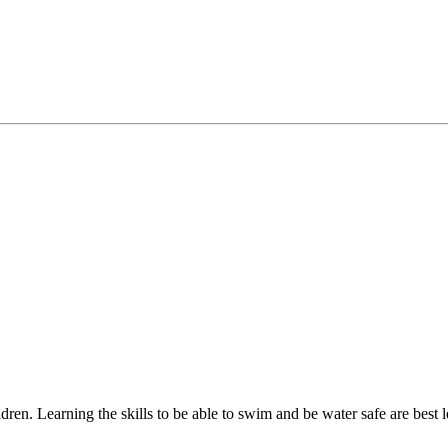
‌​ ​​​ ‌​​ ‍​‌‍‌‌​ ‌ ​ ‍‌​ ‍ ‌ ‌​‌ ‍‌‌ ​​‌‍‌‌​ ‌‌‍​ ‌‍ ‌‍​‌‌‍​ ‌‍‍​​ ‍ ‌ ​​‌‍​‌‌ ‌​‌‍‍​​ ‌‌ ​‍‌‍‍‌‌‍​ ‌‍‍​‌‌‌​‌‍‌‌‌ ‍​‌ ‌​​‍‌‌​ ‌‌‌​​‍‌‌ ‌‍‍ ‌‍‌‌‌ ‍‌​‍‌‌​ ​ ‌​‌​​‍‌‌​ ​ ‌​‌​​‍‌‌​ ​‍​ ​‍‌ ​‌‌‌‍‌‌​‌​​ ​‍‌​‍ ‌‍ ‌‌‌‌‌‍ ​‍‌‌​ ​‍​ ​‍​‍‌‌​ ‌‌‌​‌​​‍ ‍‌‍​ ‌‍‍​‌‍‍‌‌‍ ​‌‍‌​‌ ​‍‌‍‌‌‌‍ ‍​‍‌‌​ ‌‌‌​​‍‌‌ ‌‍‍ ‌‍‌‌‌ ‍‌​‍‌‌​ ​ ‌​‌​​‍‌‌​ ​ ‌​‌​​‍‌‌​ ​‍​ ​‍‌​​‍​ ​‌‌‍‌‍‌​ ‍‌​ ‌ ‌‌‌​ ​‌ ‌​​‍‌‌​ ​‍​ ​‍​‍‌‌​ ‌‌‌​‌​​‍ ‍‌ ‌​‌‍‌‌‌ ‍​‌ ‌​​ ‌‍​‍‌‍​‌‌ ​ ‌‍‌‌‌‌‌‌‌ ​‍‌‍ ​​ ‌‌‍‍​‌ ‌​‌ ‌​‌ ​​‌ ​ ​‍‌‌​ ​ ‌​​‌​‍‌‌​ ​‍‌​‌‍​‍‌‌​ ​‍‌​‌‍‌‍​ ‌‍‍​‌‍‌‌‌‍ ​‌ ​ ‌‍‌‌‌‍​‌‌ ​​‌‍‍‌‌‍‌‌‌ ​‍‌ ​ ​‍ ‍‌ ​ ‌‍​‌‌‍ ‍‌‍‍‌‌ ‌​‌ ‍‌​‍ ‍‌ ​ ‌ ‌​‌ ‌‌‌‍‌​‌‍‍‌‌‍ ​‍‌‍‌‍‍‌‌‍‌​​ ‌​ ‌‍​ ‌​​ ​‌​ ‍‌‌‍‌​‌‍​‌​ ‌‍‌‍‌‌​‍ ‌‌‍​‌​ ‌‌​ ​‍‌‍​‍​‍ ‌​ ‌​‌‍‌‍‌‍‌‌​ ​‌​‍ ‌​ ‍‌​ ​​‌‍​‍​ 