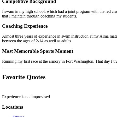
Competitive Background​​​​‌ ‍ ​‍​‍‌‍ ‌ ​‍‌‍‍‌‌‍‌ ‌‍‍‌‌‍ ‍​‍​‍​ ‍‍​‍​‍‌ ​ ‌‍​‌‌‍ ‍‌‍‍‌‌ ‌​‌ ‍‌​‍ ‍‌‍‍‌‌‍ ​‍​‍​‍ ​​‍​‍‌‍‍​‌ ​‍‌‍‌‌‌‍‌‍​‍​‍​ ‍‍​‍​‍‌‍‍​‌ ‌​‌ ‌​‌ ​​‌ ​ ​ ‍‍​‍ ​‍ ‌‍​ ‌‍‍​‌‍‌‌‌‍ ​‌ ​ ‌‍‌‌‌‍​‌‌ ​​‌‍‍‌‌‍‌‌‌ ​‍‌ ​ ​‍ ‍‌ ​ ‌‍​‌‌‍ ‍‌‍‍‌‌ ‌​‌ ‍‌​‍ ‍‌ ​ ‌ ‌​‌ ‌‌‌‍‌​‌‍‍‌‌‍ ​‍ ‌‍‍‌‌‍ ‍‌ ‌​‌‍‌‌‌‍ ‍‌ ‌​​‍ ‌‍‌‌‌‍‌​‌‍‍‌‌ ‌​​‍ ‌‍ ‌‌‍ ‌‍‌​‌‍‌‌​ ‌‌ ​​‌ ​‍‌‍‌‌‌ ​ ‌‍‌‌‌‍ ‍‌ ‌​‌‍​‌‌ ‌​‌‍‍‌‌‍ ‌‍ ‍​ ‍ ‌‍‍‌‌‍‌​​ ‌​ ‌‍​ ‌​​ ​‌​ ‍‌‌‍‌​‌‍​‌​ ‌‍‌‍‌‌​‍ ‌‌‍​‌​ ‌‌​ ​‍‌‍​‍​‍ ‌​ ‌​‌‍‌‍‌‍‌‌​ ​‌​‍ ‌​ ‍‌​ ​​‌‍​‍​ ‌ ​‍ ‌‌‍‌‍​ ​​​ ​ ‌‍​‍​ ‍‌​ ​‌​ ​​​ ‌​​ ‍​‌‍‌‌​ ‌ ​ ‍‌​ ‍ ‌ ‌​‌ ‍‌‌ ​​‌‍‌‌​ ‌‌‍​ ‌‍ ‌‍​‌‌‍​ ‌‍‍​​ ‍ ‌ ​​‌‍​‌‌ ‌​‌‍‍​​ ‌‌ ​‍‌‍‍‌‌‍​ ‌‍‍​‌‌‌​‌‍‌‌‌ ‍​‌ ‌​​‍‌‌​ ‌‌‌​​‍‌‌ ‌‍‍ ‌‍‌‌‌ ‍‌​‍‌‌​ ​ ‌​‌​​‍‌‌​ ​ ‌​‌​​‍‌‌​ ​‍​ ​‍​ ‍‌‌‌‍‍‌‌‍​‌​‌ ​ ​‌​ ‍​‌‍​‍‌​ ​​‍‌‌​ ​‍​ ​‍​‍‌‌​ ‌‌‌​‌​​‍ ‍‌‍​ ‌‍‍​‌‍‍‌‌‍ ​‌‍‌​‌ ​‍‌‍‌‌‌‍ ‍​‍‌‌​ ‌‌‌​​‍‌‌ ‌‍‍ ‌‍‌‌‌ ‍‌​‍‌‌​ ​ ‌​‌​​‍‌‌​ ​ ‌​‌​​‍‌‌​ ​‍​ ​‍‌‍‌‍‌‌‌​‌‌‌ ‌ ‌ ‌‍‌‌‌‍‌‌​ ​‌‌‍ ​​‍‌‌​ ​‍​ ​‍​‍‌‌​ ‌‌‌​‌​​‍ ‍‌ ‌​‌‍‌‌‌ ‍​‌ ‌​​ ‌‍​‍‌‍​‌‌ ​ ‌‍‌‌‌‌‌‌‌ ​‍‌‍ ​​ ‌‌‍‍​‌ ‌​‌ ‌​‌ ​​‌ ​ ​‍‌‌​ ​ ‌​​‌​‍‌‌​ ​‍‌​‌‍​‍‌‌​ ​‍‌​‌‍‌‍​ ‌‍‍​‌‍‌‌‌‍ ​‌ ​ ‌‍‌‌‌‍​‌‌ ​​‌‍‍‌‌‍‌‌‌ ​‍‌ ​ ​‍ ‍‌ ​ ‌‍​‌‌‍ ‍‌‍‍‌‌ ‌​‌ ‍‌​‍ ‍‌ ​ ‌ ‌​‌ ‌‌‌‍‌​‌‍‍‌‌‍ ​‍‌‍‌‍‍‌‌‍‌​​ ‌​ ‌‍​ ‌​​ ​‌​ ‍‌‌‍‌​‌‍​‌​ ‌‍‌‍‌‌​‍ ‌‌‍​‌​ ‌‌​ ​‍‌‍​‍​‍ ‌​ ‌​‌‍‌‍‌‍‌‌​ ​‌​‍ ‌​ ‍‌​ ​​‌‍​‍​ ‌ ​‍ ‌‌‍‌‍​ ​​​ ​ ‌‍​‍​ ‍‌​ ​‌​ ​​​ ‌​​ ‍​‌‍‌‌​ ‌ ​ ‍‌​‍‌‍‌ ‌​‌ ‍‌‌ ​​‌‍‌‌​ ‌‌‍​ ‌‍ ‌‍​‌‌‍​ ‌‍‍​​‍‌‍‌ ​​‌‍​‌‌ ‌​‌‍‍​​ ‌‌ ​‍‌‍‍‌‌‍​ ‌‍‍​‌‌‌​‌‍‌‌‌ ‍​‌ ‌​​‍‌‌​ ‌‌‌​​‍‌‌ ‌‍‍ ‌‍‌‌‌ ‍‌​‍‌‌​ ​ ‌​‌​​‍‌‌​ ​ ‌​‌​​‍‌‌​ ​‍​ ​‍​ ‍‌‌‌‍‍‌‌‍​‌​‌ ​ ​‌​ ‍​‌‍​‍‌​ ​​‍‌‌​ ​‍​ ​‍​‍‌‌​ ‌‌‌​‌​​‍ ‍‌‍​ ‌‍‍​‌‍‍‌‌‍ ​‌‍‌​‌ ​‍‌‍‌‌‌‍ ‍​‍‌‌​ ‌‌‌​​‍‌‌ ‌‍‍ ‌‍‌‌‌ ‍‌​‍‌‌​ ​ ‌​‌​​‍‌‌​ ​ ‌​‌​​‍‌‌​ ​‍​ ​‍‌‍‌‍‌‌‌​‌‌‌ ‌ ‌ ‌‍‌‌‌‍‌‌​ ​‌‌‍ ​​‍‌‌​ ​‍​ ​‍​‍‌‌​ ‌‌‌​‌​​‍ ‍‌ ‌​‌‍‌‌‌ ‍​‌ ‌​​‍‌‍‌ ​​‌‍‌‌‌ ​‍‌ ​ ‌ ​​‌‍‌‌‌‍​ ‌ ‌​‌‍‍‌‌ ‌‍‌‍‌‌​ ‌‌ ​​‌ ‌‌‌‍​‍‌‍ ​‌‍‍‌‌ ​ ‌‍‍​‌‍‌‌‌‍‌​​‍​‍‌ ‌
I swam in my high school, which had a joint program with the red cros
that I maintain through coaching my students.​​​​‌ ‍ ​‍​‍‌‍ ‌ ​‍‌‍‍‌‌‍‌ ‌‍‍‌‌‍ ‍​‍​‍​ ‍‍​‍​‍‌ ​ ‌‍​‌‌‍ ‍‌‍‍‌‌ ‌​‌ ‍‌​‍ ‍‌‍‍‌‌‍ ​‍​‍​‍ ​​‍​‍‌‍‍​‌ ​‍‌‍‌‌‌‍‌‍​‍​‍​ ‍‍​‍​‍‌‍‍​‌ ‌​‌ ‌​‌ ​​‌ ​ ​ ‍‍​‍ ​‍ ‌‍​ ‌‍‍​‌‍‌‌‌‍ ​‌ ​ ‌‍‌‌‌‍​‌‌ ​​‌‍‍‌‌‍‌‌‌ ​‍‌ ​ ​‍ ‍‌ ​ ‌‍​‌‌‍ ‍‌‍‍‌‌ ‌​‌ ‍‌​‍ ‍‌ ​ ‌ ‌​‌ ‌‌‌‍‌​‌‍‍‌‌‍ ​‍ ‌‍‍‌‌‍ ‍‌ ‌​‌‍‌‌‌‍ ‍‌ ‌​​‍ ‌‍‌‌‌‍‌​‌‍‍‌‌ ‌​​‍ ‌‍ ‌‌‍ ‌‍‌​‌‍‌‌​ ‌‌ ​​‌ ​‍‌‍‌‌‌ ​ ‌‍‌‌‌‍ ‍‌ ‌​‌‍​‌‌ ‌​‌‍‍‌‌‍ ‌‍ ‍​ ‍ ‌‍‍‌‌‍‌​​ ‌​ ‌‍​ ‌​​ ​‌​ ‍‌‌‍‌​‌‍​‌​ ‌‍‌‍‌‌​‍ ‌‌‍​‌​ ‌‌​ ​‍‌‍​‍​‍ ‌​ ‌​‌‍‌‍‌‍‌‌​ ​‌​‍ ‌​ ‍‌​ ​​‌‍​‍​ ‌ ​‍ ‌‌‍‌‍​ ​​​ ​ ‌‍​‍​ ‍‌​ ​‌​ ​​​ ‌​​ ‍​‌‍‌‌​ ‌ ​ ‍‌​ ‍ ‌ ‌​‌ ‍‌‌ ​​‌‍‌‌​ ‌‌‍​ ‌‍ ‌‍​‌‌‍​ ‌‍‍​​ ‍ ‌ ​​‌‍​‌‌ ‌​‌‍‍​​ ‌‌ ​‍‌‍‍‌‌‍​ ‌‍‍​‌‌‌​‌‍‌‌‌ ‍​‌ ‌​​‍‌‌​ ‌‌‌​​‍‌‌ ‌‍‍ ‌‍‌‌‌ ‍‌​‍‌‌​ ​ ‌​‌​​‍‌‌​ ​ ‌​‌​​‍‌‌​ ​‍​ ​‍‌ ‍‍​ ‌​‌‍‌ ‌​ ‍‌​ ​‌‍​‍‌​‌‍‌ ‌ ​‍‌‌​ ​‍​ ​‍​‍‌‌​ ‌‌‌​‌​​‍ ‍‌‍​ ‌‍‍​‌‍‍‌‌‍ ​‌‍‌​‌ ​‍‌‍‌‌‌‍ ‍​‍‌‌​ ‌‌‌​​‍‌‌ ‌‍‍ ‌‍‌‌‌ ‍‌​‍‌‌​ ​ ‌​‌​​‍‌‌​ ​ ‌​‌​​‍‌‌​ ​‍​ ​‍‌​​ ‌ ‍‍‌​ ‌ ‌‌‌‌‍​‌ ​ ‌‍ ‌‍ ‌​‍‌‌​ ​‍​ ​‍​‍‌‌​ ‌‌‌​‌​​‍ ‍‌ ‌​‌‍‌‌‌ ‍​‌ ‌​​ ‌‍​‍‌‍​‌‌ ​ ‌‍‌‌‌‌‌‌‌ ​‍‌‍ ​​ ‌‌‍‍​‌ ‌​‌ ‌​‌ ​​‌ ​ ​‍‌‌​ ​ ‌​​‌​‍‌‌​ ​‍‌​‌‍​‍‌‌​ ​‍‌​‌‍‌‍​ ‌‍‍​‌‍‌‌‌‍ ​‌ ​ ‌‍‌‌‌‍​‌‌ ​​‌‍‍‌‌‍‌‌‌ ​‍‌ ​ ​‍ ‍‌ ​ ‌‍​‌‌‍ ‍‌‍‍‌‌ ‌​‌ ‍‌​‍ ‍‌ ​ ‌ ‌​‌ ‌‌‌‍‌​‌‍‍‌‌‍ ​‍‌‍‌‍‍‌‌‍‌​​ ‌​ ‌‍​ ‌​​ ​‌​ ‍‌‌‍‌​‌‍​‌​ ‌‍‌‍‌‌​‍ ‌‌‍​‌​ ‌‌​ ​‍‌‍​‍​‍ ‌​ ‌​‌‍‌‍‌‍‌‌​ ​‌​‍ ‌​ ‍‌​ ​​‌‍​‍​ ‌ ​‍ ‌‌‍‌‍​ ​​​ ​ ‌‍​‍​ ‍‌​ ​‌​ ​​​ ‌​​ ‍​‌‍‌‌​ ‌ ​ ‍‌​‍‌‍‌ ‌​‌ ‍‌‌ ​​‌‍‌‌​ ‌‌‍​ ‌‍ ‌‍​‌‌‍​ ‌‍‍​​‍‌‍‌ ​​‌‍​‌‌ ‌​‌‍‍​​ ‌‌ ​‍‌‍‍‌‌‍​ ‌‍‍​‌‌‌​‌‍‌‌‌ ‍​‌ ‌​​‍‌‌​ ‌‌‌​​‍‌‌ ‌‍‍ ‌‍‌‌‌ ‍‌​‍‌‌​ ​ ‌​‌​​‍‌‌​ ​ ‌​‌​​‍‌‌​ ​‍​ ​‍‌ ‍‍​ ‌​‌‍‌ ‌​ ‍‌​ ​‌‍​‍‌​‌‍‌ ‌ ​‍‌‌​ ​‍​ ​‍​‍‌‌​ ‌‌‌​‌​​‍ ‍‌‍​ ‌‍‍​‌‍‍‌‌‍ ​‌‍‌​‌ ​‍‌‍‌‌‌‍ ‍​‍‌‌​ ‌‌‌​​‍‌‌ ‌‍‍ ‌‍‌‌‌ ‍‌​‍‌‌​ ​ ‌​‌​​‍‌‌​ ​ ‌​‌​​‍‌‌​ ​‍​ ​‍‌​​ ‌ ‍‍‌​ ‌ ‌‌‌‌‍​‌ ​ ‌‍ ‌‍ ‌​‍‌‌​ ​‍​ ​‍​‍‌‌​ ‌‌‌​‌​​‍ ‍‌ ‌​‌‍‌‌‌ ‍​‌ ‌​​‍‌‍‌ ​​‌‍‌‌‌ ​‍‌ ​ ‌ ​​‌‍‌‌‌‍​ ‌ ‌​‌‍‍‌‌ ‌‍‌‍‌‌​ ‌‌ ​​‌ ‌‌‌‍​‍‌‍ ​‌‍‍‌‌ ​ ‌‍‍​‌‍‌‌‌‍‌​​‍​‍‌ ‌
Coaching Experience​​​​‌ ‍ ​‍​‍‌‍ ‌ ​‍‌‍‍‌‌‍‌ ‌‍‍‌‌‍ ‍​‍​‍​ ‍‍​‍​‍‌ ​ ‌‍​‌‌‍ ‍‌‍‍‌‌ ‌​‌ ‍‌​‍ ‍‌‍‍‌‌‍ ​‍​‍​‍ ​​‍​‍‌‍‍​‌ ​‍‌‍‌‌‌‍‌‍​‍​‍​ ‍‍​‍​‍‌‍‍​‌ ‌​‌ ‌​‌ ​​‌ ​ ​ ‍‍​‍ ​‍ ‌‍​ ‌‍‍​‌‍‌‌‌‍ ​‌ ​ ‌‍‌‌‌‍​‌‌ ​​‌‍‍‌‌‍‌‌‌ ​‍‌ ​ ​‍ ‍‌ ​ ‌‍​‌‌‍ ‍‌‍‍‌‌ ‌​‌ ‍‌​‍ ‍‌ ​ ‌ ‌​‌ ‌‌‌‍‌​‌‍‍‌‌‍ ​‍ ‌‍‍‌‌‍ ‍‌ ‌​‌‍‌‌‌‍ ‍‌ ‌​​‍ ‌‍‌‌‌‍‌​‌‍‍‌‌ ‌​​‍ ‌‍ ‌‌‍ ‌‍‌​‌‍‌‌​ ‌‌ ​​‌ ​‍‌‍‌‌‌ ​ ‌‍‌‌‌‍ ‍‌ ‌​‌‍​‌‌ ‌​‌‍‍‌‌‍ ‌‍ ‍​ ‍ ‌‍‍‌‌‍‌​​ ‌​ ‌‍​ ‌​​ ​‌​ ‍‌‌‍‌​‌‍​‌​ ‌‍‌‍‌‌​‍ ‌‌‍​‌​ ‌‌​ ​‍‌‍​‍​‍ ‌​ ‌​‌‍‌‍‌‍‌‌​ ​‌​‍ ‌​ ‍‌​ ​​‌‍​‍​ ‌ ​‍ ‌‌‍‌‍​ ​​​ ​ ‌‍​‍​ ‍‌​ ​‌​ ​​​ ‌​​ ‍​‌‍‌‌​ ‌ ​ ‍‌​ ‍ ‌ ‌​‌ ‍‌‌ ​​‌‍‌‌​ ‌‌‍​ ‌‍ ‌‍​‌‌‍​ ‌‍‍​​ ‍ ‌ ​​‌‍​‌‌ ‌​‌‍‍​​ ‌‌ ​‍‌‍‍‌‌‍​ ‌‍‍​‌‌‌​‌‍‌‌‌ ‍​‌ ‌​​‍‌‌​ ‌‌‌​​‍‌‌ ‌‍‍ ‌‍‌‌‌ ‍‌​‍‌‌​ ​ ‌​‌​​‍‌‌​ ​ ‌​‌​​‍‌‌​ ​‍​ ​‍​ ​‌‌‍‍‍‌‍‍ ‌‌‌‌‌‍‍​‌‍ ​‌‌​ ‌‍ ​​‍‌‌​ ​‍​ ​‍​‍‌‌​ ‌‌‌​‌​​‍ ‍‌‍​ ‌‍‍​‌‍‍‌‌‍ ​‌‍‌​‌ ​‍‌‍‌‌‌‍ ‍​‍‌‌​ ‌‌‌​​‍‌‌ ‌‍‍ ‌‍‌‌‌ ‍‌​‍‌‌​ ​ ‌​‌​​‍‌‌​ ​ ‌​‌​​‍‌‌​ ​‍​ ​‍​ ‍‌​ ‍‌​ ​ ‌‌​‍‌‌​‍‌‌​ ‌‍​ ‌‍ ‌​‍‌‌​ ​‍​ ​‍​‍‌‌​ ‌‌‌​‌​​‍ ‍‌ ‌​‌‍‌‌‌ ‍​‌ ‌​​ ‌‍​‍‌‍​‌‌ ​ ‌‍‌‌‌‌‌‌‌ ​‍‌‍ ​​ ‌‌‍‍​‌ ‌​‌ ‌​‌ ​​‌ ​ ​‍‌‌​ ​ ‌​​‌​‍‌‌​ ​‍‌​‌‍​‍‌‌​ ​‍‌​‌‍‌‍​ ‌‍‍​‌‍‌‌‌‍ ​‌ ​ ‌‍‌‌‌‍​‌‌ ​​‌‍‍‌‌‍‌‌‌ ​‍‌ ​ ​‍ ‍‌ ​ ‌‍​‌‌‍ ‍‌‍‍‌‌ ‌​‌ ‍‌​‍ ‍‌ ​ ‌ ‌​‌ ‌‌‌‍‌​‌‍‍‌‌‍ ​‍‌‍‌‍‍‌‌‍‌​​ ‌​ ‌‍​ ‌​​ ​‌​ ‍‌‌‍‌​‌‍​‌​ ‌‍‌‍‌‌​‍ ‌‌‍​‌​ ‌‌​ ​‍‌‍​‍​‍ ‌​ ‌​‌‍‌‍‌‍‌‌​ ​‌​‍ ‌​ ‍‌​ ​​‌‍​‍​ ‌ ​‍ ‌‌‍‌‍​ ​​​ ​ ‌‍​‍​ ‍‌​ ​‌​ ​​​ ‌​​ ‍​‌‍‌‌​ ‌ ​ ‍‌​‍‌‍‌ ‌​‌ ‍‌‌ ​​‌‍‌‌​ ‌‌‍​ ‌‍ ‌‍​‌‌‍​ ‌‍‍​​‍‌‍‌ ​​‌‍​‌‌ ‌​‌‍‍​​ ‌‌ ​‍‌‍‍‌‌‍​ ‌‍‍​‌‌‌​‌‍‌‌‌ ‍​‌ ‌​​‍‌‌​ ‌‌‌​​‍‌‌ ‌‍‍ ‌‍‌‌‌ ‍‌​‍‌‌​ ​ ‌​‌​​‍‌‌​ ​ ‌​‌​​‍‌‌​ ​‍​ ​‍​ ​‌‌‍‍‍‌‍‍ ‌‌‌‌‌‍‍​‌‍ ​‌‌​ ‌‍ ​​‍‌‌​ ​‍​ ​‍​‍‌‌​ ‌‌‌​‌​​‍ ‍‌‍​ ‌‍‍​‌‍‍‌‌‍ ​‌‍‌​‌ ​‍‌‍‌‌‌‍ ‍​‍‌‌​ ‌‌‌​​‍‌‌ ‌‍‍ ‌‍‌‌‌ ‍‌​‍‌‌​ ​ ‌​‌​​‍‌‌​ ​ ‌​‌​​‍‌‌​ ​‍​ ​‍​ ‍‌​ ‍‌​ ​ ‌‌​‍‌‌​‍‌‌​ ‌‍​ ‌‍ ‌​‍‌‌​ ​‍​ ​‍​‍‌‌​ ‌‌‌​‌​​‍ ‍‌ ‌​‌‍‌‌‌ ‍​‌ ‌​​‍‌‍‌ ​​‌‍‌‌‌ ​‍‌ ​ ‌ ​​‌‍‌‌‌‍​ ‌ ‌​‌‍‍‌‌ ‌‍‌‍‌‌​ ‌‌ ​​‌ ‌‌‌‍​‍‌‍ ​‌‍‍‌‌ ​ ‌‍‍​‌‍‌‌‌‍‌​​‍​‍‌ ‌
Almost three years of experience in swim instruction at my Alma mat
between the ages of 2-14 as well as adults​​​​‌ ‍ ​‍​‍‌‍ ‌ ​‍‌‍‍‌‌‍‌ ‌‍‍‌‌‍ ‍​‍​‍​ ‍‍​‍​‍‌ ​ ‌‍​‌‌‍ ‍‌‍‍‌‌ ‌​‌ ‍‌​‍ ‍‌‍‍‌‌‍ ​‍​‍​‍ ​​‍​‍‌‍‍​‌ ​‍‌‍‌‌‌‍‌‍​‍​‍​ ‍‍​‍​‍‌‍‍​‌ ‌​‌ ‌​‌ ​​‌ ​ ​ ‍‍​‍ ​‍ ‌‍​ ‌‍‍​‌‍‌‌‌‍ ​‌ ​ ‌‍‌‌‌‍​‌‌ ​​‌‍‍‌‌‍‌‌‌ ​‍‌ ​ ​‍ ‍‌ ​ ‌‍​‌‌‍ ‍‌‍‍‌‌ ‌​‌ ‍‌​‍ ‍‌ ​ ‌ ‌​‌ ‌‌‌‍‌​‌‍‍‌‌‍ ​‍ ‌‍‍‌‌‍ ‍‌ ‌​‌‍‌‌‌‍ ‍‌ ‌​​‍ ‌‍‌‌‌‍‌​‌‍‍‌‌ ‌​​‍ ‌‍ ‌‌‍ ‌‍‌​‌‍‌‌​ ‌‌ ​​‌ ​‍‌‍‌‌‌ ​ ‌‍‌‌‌‍ ‍‌ ‌​‌‍​‌‌ ‌​‌‍‍‌‌‍ ‌‍ ‍​ ‍ ‌‍‍‌‌‍‌​​ ‌​ ‌‍​ ‌​​ ​‌​ ‍‌‌‍‌​‌‍​‌​ ‌‍‌‍‌‌​‍ ‌‌‍​‌​ ‌‌​ ​‍‌‍​‍​‍ ‌​ ‌​‌‍‌‍‌‍‌‌​ ​‌​‍ ‌​ ‍‌​ ​​‌‍​‍​ ‌ ​‍ ‌‌‍‌‍​ ​​​ ​ ‌‍​‍​ ‍‌​ ​‌​ ​​​ ‌​​ ‍​‌‍‌‌​ ‌ ​ ‍‌​ ‍ ‌ ‌​‌ ‍‌‌ ​​‌‍‌‌​ ‌‌‍​ ‌‍ ‌‍​‌‌‍​ ‌‍‍​​ ‍ ‌ ​​‌‍​‌‌ ‌​‌‍‍​​ ‌‌ ​‍‌‍‍‌‌‍​ ‌‍‍​‌‌‌​‌‍‌‌‌ ‍​‌ ‌​​‍‌‌​ ‌‌‌​​‍‌‌ ‌‍‍ ‌‍‌‌‌ ‍‌​‍‌‌​ ​ ‌​‌​​‍‌‌​ ​ ‌​‌​​‍‌‌​ ​‍​ ​‍‌‌​​‌‍​‍‌ ‌‍‌ ‍​‌‍‍​‌‍ ‍‌​ ​​ ‌‍​‍‌‌​ ​‍​ ​‍​‍‌‌​ ‌‌‌​‌​​‍ ‍‌‍​ ‌‍‍​‌‍‍‌‌‍ ​‌‍‌​‌ ​‍‌‍‌‌‌‍ ‍​‍‌‌​ ‌‌‌​​‍‌‌ ‌‍‍ ‌‍‌‌‌ ‍‌​‍‌‌​ ​ ‌​‌​​‍‌‌​ ​ ‌​‌​​‍‌‌​ ​‍​ ​‍‌‍‌ ​ ‍​‌‍‍‍‌‍​ ‌​‌​‌‌‌​‌‌‍‌‌‌‌‌​‍‌‌​ ​‍​ ​‍​‍‌‌​ ‌‌‌​‌​​‍ ‍‌ ‌​‌‍‌‌‌ ‍​‌ ‌​​ ‌‍​‍‌‍​‌‌ ​ ‌‍‌‌‌‌‌‌‌ ​‍‌‍ ​​ ‌‌‍‍​‌ ‌​‌ ‌​‌ ​​‌ ​ ​‍‌‌​ ​ ‌​​‌​‍‌‌​ ​‍‌​‌‍​‍‌‌​ ​‍‌​‌‍‌‍​ ‌‍‍​‌‍‌‌‌‍ ​‌ ​ ‌‍‌‌‌‍​‌‌ ​​‌‍‍‌‌‍‌‌‌ ​‍‌ ​ ​‍ ‍‌ ​ ‌‍​‌‌‍ ‍‌‍‍‌‌ ‌​‌ ‍‌​‍ ‍‌ ​ ‌ ‌​‌ ‌‌‌‍‌​‌‍‍‌‌‍ ​‍‌‍‌‍‍‌‌‍‌​​ ‌​ ‌‍​ ‌​​ ​‌​ ‍‌‌‍‌​‌‍​‌​ ‌‍‌‍‌‌​‍ ‌‌‍​‌​ ‌‌​ ​‍‌‍​‍​‍ ‌​ ‌​‌‍‌‍‌‍‌‌​ ​‌​‍ ‌​ ‍‌​ ​​‌‍​‍​ ‌ ​‍ ‌‌‍‌‍​ ​​​ ​ ‌‍​‍​ ‍‌​ ​‌​ ​​​ ‌​​ ‍​‌‍‌‌​ ‌ ​ ‍‌​‍‌‍‌ ‌​‌ ‍‌‌ ​​‌‍‌‌​ ‌‌‍​ ‌‍ ‌‍​‌‌‍​ ‌‍‍​​‍‌‍‌ ​​‌‍​‌‌ ‌​‌‍‍​​ ‌‌ ​‍‌‍‍‌‌‍​ ‌‍‍​‌‌‌​‌‍‌‌‌ ‍​‌ ‌​​‍‌‌​ ‌‌‌​​‍‌‌ ‌‍‍ ‌‍‌‌‌ ‍‌​‍‌‌​ ​ ‌​‌​​‍‌‌​ ​ ‌​‌​​‍‌‌​ ​‍​ ​‍‌‌​​‌‍​‍‌ ‌‍‌ ‍​‌‍‍​‌‍ ‍‌​ ​​ ‌‍​‍‌‌​ ​‍​ ​‍​‍‌‌​ ‌‌‌​‌​​‍ ‍‌‍​ ‌‍‍​‌‍‍‌‌‍ ​‌‍‌​‌ ​‍‌‍‌‌‌‍ ‍​‍‌‌​ ‌‌‌​​‍‌‌ ‌‍‍ ‌‍‌‌‌ ‍‌​‍‌‌​ ​ ‌​‌​​‍‌‌​ ​ ‌​‌​​‍‌‌​ ​‍​ ​‍‌‍‌ ​ ‍​‌‍‍‍‌‍​ ‌​‌​‌‌‌​‌‌‍‌‌‌‌‌​‍‌‌​ ​‍​ ​‍​‍‌‌​ ‌‌‌​‌​​‍ ‍‌ ‌​‌‍‌‌‌ ‍​‌ ‌​​‍‌‍‌ ​​‌‍‌‌‌ ​‍‌ ​ ‌ ​​‌‍‌‌‌‍​ ‌ ‌​‌‍‍‌‌ ‌‍‌‍‌‌​ ‌‌ ​​‌ ‌‌‌‍​‍‌‍ ​‌‍‍‌‌ ​ ‌‍‍​‌‍‌‌‌‍‌​​‍​‍‌ ‌
Most Memorable Sports Moment​​​​‌ ‍ ​‍​‍‌‍ ‌ ​‍‌‍‍‌‌‍‌ ‌‍‍‌‌‍ ‍​‍​‍​ ‍‍​‍​‍‌ ​ ‌‍​‌‌‍ ‍‌‍‍‌‌ ‌​‌ ‍‌​‍ ‍‌‍‍‌‌‍ ​‍​‍​‍ ​​‍​‍‌‍‍​‌ ​‍‌‍‌‌‌‍‌‍​‍​‍​ ‍‍​‍​‍‌‍‍​‌ ‌​‌ ‌​‌ ​​‌ ​ ​ ‍‍​‍ ​‍ ‌‍​ ‌‍‍​‌‍‌‌‌‍ ​‌ ​ ‌‍‌‌‌‍​‌‌ ​​‌‍‍‌‌‍‌‌‌ ​‍‌ ​ ​‍ ‍‌ ​ ‌‍​‌‌‍ ‍‌‍‍‌‌ ‌​‌ ‍‌​‍ ‍‌ ​ ‌ ‌​‌ ‌‌‌‍‌​‌‍‍‌‌‍ ​‍ ‌‍‍‌‌‍ ‍‌ ‌​‌‍‌‌‌‍ ‍‌ ‌​​‍ ‌‍‌‌‌‍‌​‌‍‍‌‌ ‌​​‍ ‌‍ ‌‌‍ ‌‍‌​‌‍‌‌​ ‌‌ ​​‌ ​‍‌‍‌‌‌ ​ ‌‍‌‌‌‍ ‍‌ ‌​‌‍​‌‌ ‌​‌‍‍‌‌‍ ‌‍ ‍​ ‍ ‌‍‍‌‌‍‌​​ ‌​ ‌‍​ ‌​​ ​‌​ ‍‌‌‍‌​‌‍​‌​ ‌‍‌‍‌‌​‍ ‌‌‍​‌​ ‌‌​ ​‍‌‍​‍​‍ ‌​ ‌​‌‍‌‍‌‍‌‌​ ​‌​‍ ‌​ ‍‌​ ​​‌‍​‍​ ‌ ​‍ ‌‌‍‌‍​ ​​​ ​ ‌‍​‍​ ‍‌​ ​‌​ ​​​ ‌​​ ‍​‌‍‌‌​ ‌ ​ ‍‌​ ‍ ‌ ‌​‌ ‍‌‌ ​​‌‍‌‌​ ‌‌‍​ ‌‍ ‌‍​‌‌‍​ ‌‍‍​​ ‍ ‌ ​​‌‍​‌‌ ‌​‌‍‍​​ ‌‌ ​‍‌‍‍‌‌‍​ ‌‍‍​‌‌‌​‌‍‌‌‌ ‍​‌ ‌​​‍‌‌​ ‌‌‌​​‍‌‌ ‌‍‍ ‌‍‌‌‌ ‍‌​‍‌‌​ ​ ‌​‌​​‍‌‌​ ​ ‌​‌​​‍‌‌​ ​‍​ ​‍‌ ​ ​ ​‌​ ‌‌‌ ​ ‌‌‌‍​ ​​‌‍‍‍‌​​‌​‍‌‌​ ​‍​ ​‍​‍‌‌​ ‌‌‌​‌​​‍ ‍‌‍​ ‌‍‍​‌‍‍‌‌‍ ​‌‍‌​‌ ​‍‌‍‌‌‌‍ ‍​‍‌‌​ ‌‌‌​​‍‌‌ ‌‍‍ ‌‍‌‌‌ ‍‌​‍‌‌​ ​ ‌​‌​​‍‌‌​ ​ ‌​‌​​‍‌‌​ ​‍​ ​‍‌​‍‍‌​​‍‌‍ ‌‌​‍‍‌‍​‍‌‍ ‌‌‌‌‌​ ​‍​‍‌‌​ ​‍​ ​‍​‍‌‌​ ‌‌‌​‌​​‍ ‍‌ ‌​‌‍‌‌‌ ‍​‌ ‌​​ ‌‍​‍‌‍​‌‌ ​ ‌‍‌‌‌‌‌‌‌ ​‍‌‍ ​​ ‌‌‍‍​‌ ‌​‌ ‌​‌ ​​‌ ​ ​‍‌‌​ ​ ‌​​‌​‍‌‌​ ​‍‌​‌‍​‍‌‌​ ​‍‌​‌‍‌‍​ ‌‍‍​‌‍‌‌‌‍ ​‌ ​ ‌‍‌‌‌‍​‌‌ ​​‌‍‍‌‌‍‌‌‌ ​‍‌ ​ ​‍ ‍‌ ​ ‌‍​‌‌‍ ‍‌‍‍‌‌ ‌​‌ ‍‌​‍ ‍‌ ​ ‌ ‌​‌ ‌‌‌‍‌​‌‍‍‌‌‍ ​‍‌‍‌‍‍‌‌‍‌​​ ‌​ ‌‍​ ‌​​ ​‌​ ‍‌‌‍‌​‌‍​‌​ ‌‍‌‍‌‌​‍ ‌‌‍​‌​ ‌‌​ ​‍‌‍​‍​‍ ‌​ ‌​‌‍‌‍‌‍‌‌​ ​‌​‍ ‌​ ‍‌​ ​​‌‍​‍​ ‌ ​‍ ‌‌‍‌‍​ ​​​ ​ ‌‍​‍​ ‍‌​ ​‌​ ​​​ ‌​​ ‍​‌‍‌‌​ ‌ ​ ‍‌​‍‌‍‌ ‌​‌ ‍‌‌ ​​‌‍‌‌​ ‌‌‍​ ‌‍ ‌‍​‌‌‍​ ‌‍‍​​‍‌‍‌ ​​‌‍​‌‌ ‌​‌‍‍​​ ‌‌ ​‍‌‍‍‌‌‍​ ‌‍‍​‌‌‌​‌‍‌‌‌ ‍​‌ ‌​​‍‌‌​ ‌‌‌​​‍‌‌ ‌‍‍ ‌‍‌‌‌ ‍‌​‍‌‌​ ​ ‌​‌​​‍‌‌​ ​ ‌​‌​​‍‌‌​ ​‍​ ​‍‌ ​ ​ ​‌​ ‌‌‌ ​ ‌‌‌‍​ ​​‌‍‍‍‌​​‌​‍‌‌​ ​‍​ ​‍​‍‌‌​ ‌‌‌​‌​​‍ ‍‌‍​ ‌‍‍​‌‍‍‌‌‍ ​‌‍‌​‌ ​‍‌‍‌‌‌‍ ‍​‍‌‌​ ‌‌‌​​‍‌‌ ‌‍‍ ‌‍‌‌‌ ‍‌​‍‌‌​ ​ ‌​‌​​‍‌‌​ ​ ‌​‌​​‍‌‌​ ​‍​ ​‍‌​‍‍‌​​‍‌‍ ‌‌​‍‍‌‍​‍‌‍ ‌‌‌‌‌​ ​‍​‍‌‌​ ​‍​ ​‍​‍‌‌​ ‌‌‌​‌​​‍ ‍‌ ‌​‌‍‌‌‌ ‍​‌ ‌​​‍‌‍‌ ​​‌‍‌‌‌ ​‍‌ ​ ‌ ​​‌‍‌‌‌‍​ ‌ ‌​‌‍‍‌‌ ‌‍‌‍‌‌​ ‌‌ ​​‌ ‌‌‌‍​‍‌‍ ​‌‍‍‌‌ ​ ‌‍‍​‌‍‌‌‌‍‌​​‍​‍‌ ‌
Running my first race at the armory in Fort Washington. That day I truly felt like an athlete.​​​​‌ ‍ ​‍​‍‌‍ ‌ ​‍‌‍‍‌‌‍‌ ‌‍‍‌‌‍ ‍​‍​‍​ ‍‍​‍​‍‌ ​ ‌‍​‌‌‍ ‍‌‍‍‌‌ ‌​‌ ‍‌​‍ ‍‌‍‍‌‌‍ ​‍​‍​‍ ​​‍​‍‌‍‍​‌ ​‍‌‍‌‌‌‍‌‍​‍​‍​ ‍‍​‍​‍‌‍‍​‌ ‌​‌ ‌​‌ ​​‌ ​ ​ ‍‍​‍ ​‍ ‌‍​ ‌‍‍​‌‍‌‌‌‍ ​‌ ​ ‌‍‌‌‌‍​‌‌ ​​‌‍‍‌‌‍‌‌‌ ​‍‌ ​ ​‍ ‍‌ ​ ‌‍​‌‌‍ ‍‌‍‍‌‌ ‌​‌ ‍‌​‍ ‍‌ ​ ‌ ‌​‌ ‌‌‌‍‌​‌‍‍‌‌‍ ​‍ ‌‍‍‌‌‍ ‍‌ ‌​‌‍‌‌‌‍ ‍‌ ‌​​‍ ‌‍‌‌‌‍‌​‌‍‍‌‌ ‌​​‍ ‌‍ ‌‌‍ ‌‍‌​‌‍‌‌​ ‌‌ ​​‌ ​‍‌‍‌‌‌ ​ ‌‍‌‌‌‍ ‍‌ ‌​‌‍​‌‌ ‌​‌‍‍‌‌‍ ‌‍ ‍​ ‍ ‌‍‍‌‌‍‌​​ ‌​ ‌‍​ ‌​​ ​‌​ ‍‌‌‍‌​‌‍​‌​ ‌‍‌‍‌‌​‍ ‌‌‍​‌​ ‌‌​ ​‍‌‍​‍​‍ ‌​ ‌​‌‍‌‍‌‍‌‌​ ​‌​‍ ‌​ ‍‌​ ​​‌‍​‍​ ‌ ​‍ ‌‌‍‌‍​ ​​​ ​ ‌‍​‍​ ‍‌​ ​‌​ ​​​ ‌​​ ‍​‌‍‌‌​ ‌ ​ ‍‌​ ‍ ‌ ‌​‌ ‍‌‌ ​​‌‍‌‌​ ‌‌‍​ ‌‍ ‌‍​‌‌‍​ ‌‍‍​​ ‍ ‌ ​​‌‍​‌‌ ‌​‌‍‍​​ ‌‌ ​‍‌‍‍‌‌‍​ ‌‍‍​‌‌‌​‌‍‌‌‌ ‍​‌ ‌​​‍‌‌​ ‌‌‌​​‍‌‌ ‌‍‍ ‌‍‌‌‌ ‍‌​‍‌‌​ ​ ‌​‌​​‍‌‌​ ​ ‌​‌​​‍‌‌​ ​‍​ ​‍‌‍‍​‌ ‍‍‌ ‌‍‌‌‌ ​ ​‍​ ​​‌​ ‌​​‌​‍‌‌​ ​‍​ ​‍​‍‌‌​ ‌‌‌​‌​​‍ ‍‌‍​ ‌‍‍​‌‍‍‌‌‍ ​‌‍‌​‌ ​‍‌‍‌‌‌‍ ‍​‍‌‌​ ‌‌‌​​‍‌‌ ‌‍‍ ‌‍‌‌‌ ‍‌​‍‌‌​ ​ ‌​‌​​‍‌‌​ ​ ‌​‌​​‍‌‌​ ​‍​ ​‍‌​‌ ‌ ‍​‌ ‍‍‌​‍ ​ ​​‌‍​ ‌​ ​‌‌‌‌​‍‌‌​ ​‍​ ​‍​‍‌‌​ ‌‌‌​‌​​‍ ‍‌ ‌​‌‍‌‌‌ ‍​‌ ‌​​ ‌‍​‍‌‍​‌‌ ​ ‌‍‌‌‌‌‌‌‌ ​‍‌‍ ​​ ‌‌‍‍​‌ ‌​‌ ‌​‌ ​​‌ ​ ​‍‌‌​ ​ ‌​​‌​‍‌‌​ ​‍‌​‌‍​‍‌‌​ ​‍‌​‌‍‌‍​ ‌‍‍​‌‍‌‌‌‍ ​‌ ​ ‌‍‌‌‌‍​‌‌ ​​‌‍‍‌‌‍‌‌‌ ​‍‌ ​ ​‍ ‍‌ ​ ‌‍​‌‌‍ ‍‌‍‍‌‌ ‌​‌ ‍‌​‍ ‍‌ ​ ‌ ‌​‌ ‌‌‌‍‌​‌‍‍‌‌‍ ​‍‌‍‌‍‍‌‌‍‌​​ ‌​ ‌‍​ ‌​​ ​‌​ ‍‌‌‍‌​‌‍​‌​ ‌‍‌‍‌‌​‍ ‌‌‍​‌​ ‌‌​ ​‍‌‍​‍​‍ ‌​ ‌​‌‍‌‍‌‍‌‌​ ​‌​‍ ‌​ ‍‌​ ​​‌‍​‍​ ‌ ​‍ ‌‌‍‌‍​ ​​​ ​ ‌‍​‍​ ‍‌​ ​‌​ ​​​ ‌​​ ‍​‌‍‌‌​ ‌ ​ ‍‌​‍‌‍‌ ‌​‌ ‍‌‌ ​​‌‍‌‌​ ‌‌‍​ ‌‍ ‌‍​‌‌‍​ ‌‍‍​​‍‌‍‌ ​​‌‍
Favorite Quotes
Experience is not improvised​​​​‌ ‍ ​‍​‍‌‍ ‌ ​‍‌‍‍‌‌‍‌ ‌‍‍‌‌‍ ‍​‍​‍​ ‍‍​‍​‍‌ ​ ‌‍​‌‌‍ ‍‌‍‍‌‌ ‌​‌ ‍‌​‍ ‍‌‍‍‌‌‍ ​‍​‍​‍ ​​‍​‍‌‍‍​‌ ​‍‌‍‌‌‌‍‌‍​‍​‍​ ‍‍​‍​‍‌‍‍​‌ ‌​‌ ‌​‌ ​​‌ ​ ​ ‍‍​‍ ​‍ ‌‍​ ‌‍‍​‌‍‌‌‌‍ ​‌ ​ ‌‍‌‌‌‍​‌‌ ​​‌‍‍‌‌‍‌‌‌ ​‍‌ ​ ​‍ ‍‌ ​ ‌‍​‌‌‍ ‍‌‍‍‌‌ ‌​‌ ‍‌​‍ ‍‌ ​ ‌ ‌​‌ ‌‌‌‍‌​‌‍‍‌‌‍ ​‍ ‌‍‍‌‌‍ ‍‌ ‌​‌‍‌‌‌‍ ‍‌ ‌​​‍ ‌‍‌‌‌‍‌​‌‍‍‌‌ ‌​​‍ ‌‍ ‌‌‍ ‌‍‌​‌‍‌‌​ ‌‌ ​​‌ ​‍‌‍‌‌‌ ​ ‌‍‌‌‌‍ ‍‌ ‌​‌‍​‌‌ ‌​‌‍‍‌‌‍ ‌‍ ‍​ ‍ ‌‍‍‌‌‍‌​​ ‌​ ‌‍​ ‌​​ ​‌​ ‍‌‌‍‌​‌‍​‌​ ‌‍‌‍‌‌​‍ ‌‌‍​‌​ ‌‌​ ​‍‌‍​‍​‍ ‌​ ‌​‌‍‌‍‌‍‌‌​ ​‌​‍ ‌​ ‍‌​ ​​‌‍​‍​ ‌ ​‍ ‌‌‍‌‍​ ​​​ ​ ‌‍​‍​ ‍‌​ ​‌​ ​​​ ‌​​ ‍​‌‍‌‌​ ‌ ​ ‍‌​ ‍ ‌ ‌​‌ ‍‌‌ ​​‌‍‌‌​ ‌‌‍​ ‌‍ ‌‍​‌‌‍​ ‌‍‍​​ ‍ ‌ ​​‌‍​‌‌ ‌​‌‍‍​​ ‌‌ ​‌‌ ‌‌‌‍ ‌ ‌​‌‍‌‌‌ ​ ​‍‌‌​ ‌‌‌​​‍‌‌ ‌‍‍ ‌‍‌‌‌ ‍‌​‍‌‌​ ​ ‌​‌​​‍‌‌​ ​ ‌​‌​​‍‌‌​ ​‍​ ​‍‌​‍ ​ ​ ‌‍ ​‌‌‍​​ ‌ ‌ ​‍‌‌‍‍‌​‌‌​‍‌‌​ ​‍​ ​‍​‍‌‌​ ‌‌‌​‌​​‍ ‍‌ ​‌‌ ‌‌‌‍ ‌ ‌​‌‍‌‌​‍‌‌​ ‌‌‌​​‍‌‌ ‌‍‍ ‌‍‌‌‌ ‍‌​‍‌‌​ ​ ‌​‌​​‍‌‌​ ​ ‌​‌​​‍‌‌​ ​‍​ ​‍‌‌​​‌​​‌‌ ‍‌‌‌‍‌‌‌‌‌‌​‌​‌‍ ‌​‌‍​‍‌‌​ ​‍​ ​‍​‍‌‌​ ‌‌‌​‌​​‍ ‍‌‍​ ‌‍‍​‌‍‍‌‌‍ ​‌‍‌​‌ ​‍‌‍‌‌‌‍ ‍​‍‌‌​ ‌‌‌​​‍‌‌ ‌‍‍ ‌‍‌‌‌ ‍‌​‍‌‌​ ​ ‌​‌​​‍‌‌​ ​ ‌​‌​​‍‌‌​ ​‍​ ​‍​ ​ ‌​‌‌‌‍​‍‌‍​‌‌‍‍​‌​‌‌‌‌​​‌ ​‍​‍‌‌​ ​‍​ ​‍​‍‌‌​ ‌‌‌​‌​​‍ ‍‌ ‌​‌‍‌‌‌ ‍​‌ ‌​​ ‌‍​‍‌‍​‌‌ ​ ‌‍‌‌‌‌‌‌‌ ​‍‌‍ ​​ ‌‌‍‍​‌ ‌​‌ ‌​‌ ​​‌ ​ ​‍‌‌​ ​ ‌​​‌​‍‌‌​ ​‍‌​‌‍​‍‌‌​ ​‍‌​‌‍‌‍​ ‌‍‍​‌‍‌‌‌‍ ​‌ ​ ‌‍‌‌‌‍​‌‌ ​​‌‍‍‌‌‍‌‌‌ ​‍‌ ​ ​‍ ‍‌ ​ ‌‍​‌‌‍ ‍‌‍‍‌‌ ‌​‌ ‍‌​‍ ‍‌ ​ ‌ ‌​‌ ‌‌‌‍‌​‌‍‍‌‌‍ ​‍‌‍‌‍‍‌‌‍‌​​ ‌​ ‌‍​ ‌​​ ​‌​ ‍‌‌‍‌​‌‍​‌​ ‌‍‌‍‌‌​‍ ‌‌‍​‌​ ‌‌​ ​‍‌‍​‍​‍ ‌​ ‌​‌‍‌‍‌‍‌‌​ ​‌​‍ ‌​ ‍‌​ ​​‌‍​‍​ ‌ ​‍ ‌‌‍‌‍​ ​​​ ​ ‌‍​‍​ ‍‌​ ​‌​ ​​​ ‌​​ ‍​‌‍‌‌​ ‌ ​ ‍‌​‍‌‍‌ ‌​‌ ‍‌‌ ​​‌‍‌‌​ ‌‌‍​ ‌‍ ‌‍​‌‌‍​ ‌‍‍​​‍‌‍‌ ​​‌‍​‌‌ ‌​‌‍‍​​ ‌‌ ​‌‌ ‌‌‌‍ ‌ ‌​‌‍‌‌‌ ​ ​‍‌‌​ ‌‌‌​​‍‌‌ ‌‍‍ ‌‍‌‌‌ ‍‌​‍‌‌​ ​ ‌​‌​​‍‌‌​ ​ ‌​‌​​‍‌‌​ ​‍​ ​‍‌​‍ ​ ​ ‌‍ ​‌‌‍​​ ‌ ‌ ​‍‌‌‍‍‌​‌‌​‍‌‌​ ​‍​ ​‍​‍‌‌​ ‌‌‌​‌​​‍ ‍‌ ​‌‌ ‌‌‌‍ ‌ ‌​‌‍‌‌​‍‌‌​ ‌‌‌​​‍‌‌ ‌‍‍ ‌‍‌‌‌ ‍‌​‍‌‌​ ​ ‌​‌​​‍‌‌​ ​ ‌​‌​​‍‌‌​ ​‍​ ​‍‌‌​​‌​​‌‌ ‍‌‌‌‍‌‌‌‌‌‌​‌​‌‍ ‌​‌‍​‍‌‌​ ​‍​ ​‍​‍‌‌​ ‌‌‌​‌​​‍ ‍‌‍​ ‌‍‍​‌‍‍‌‌‍ ​‌‍‌​‌ ​‍‌‍‌‌‌‍ ‍​‍‌‌​ ‌‌‌​​‍‌‌ ‌‍‍ ‌‍‌‌‌ ‍‌​‍‌‌​ ​ ‌​‌​​‍‌‌​ ​ ‌​‌​​‍‌‌​ ​‍​ ​‍​ ​ ‌​‌‌‌‍​‍‌‍​‌‌‍‍​‌​‌‌‌‌​​‌ ​‍​‍‌‌​ ​‍​ ​‍​‍‌‌​ ‌‌‌​‌​​‍ ‍‌ ‌​‌‍‌‌‌ ‍​‌ ‌​​‍‌‍‌ ​​‌‍‌‌‌ ​‍‌ ​ ‌ ​​‌‍‌‌‌‍​ ‌ ‌​‌‍‍‌‌ ‌‍‌‍‌‌​ ‌‌ ​​‌ ‌‌‌‍​‍‌‍ ​‌‍‍‌‌ ​ ‌‍‍​‌‍‌‌‌‍‌​​‍​‍‌ ‌
Locations​​​​‌ ‍ ​‍​‍‌‍ ‌ ​‍‌‍‍‌‌‍‌ ‌‍‍‌‌‍ ‍​‍​‍​ ‍‍​‍​‍‌ ​ ‌‍​‌‌‍ ‍‌‍‍‌‌ ‌​‌ ‍‌​‍ ‍‌‍‍‌‌‍ ​‍​‍​‍ ​​‍​‍‌‍‍​‌ ​‍‌‍‌‌‌‍‌‍​‍​‍​ ‍‍​‍​‍‌‍‍​‌ ‌​‌ ‌​‌ ​​‌ ​ ​ ‍‍​‍ ​‍ ‌‍​ ‌‍‍​‌‍‌‌‌‍ ​‌ ​ ‌‍‌‌‌‍​‌‌ ​​‌‍‍‌‌‍‌‌‌ ​‍‌ ​ ​‍ ‍‌ ​ ‌‍​‌‌‍ ‍‌‍‍‌‌ ‌​‌ ‍‌​‍ ‍‌ ​ ‌ ‌​‌ ‌‌‌‍‌​‌‍‍‌‌‍ ​‍ ‌‍‍‌‌‍ ‍‌ ‌​‌‍‌‌‌‍ ‍‌ ‌​​‍ ‌‍‌‌‌‍‌​‌‍‍‌‌ ‌​​‍ ‌‍ ‌‌‍ ‌‍‌​‌‍‌‌​ ‌‌ ​​‌ ​‍‌‍‌‌‌ ​ ‌‍‌‌‌‍ ‍‌ ‌​‌‍​‌‌ ‌​‌‍‍‌‌‍ ‌‍ ‍​ ‍ ‌‍‍‌‌‍‌​​ ‌‌‍‌‍‌‍ ‌‍ ‌ ‌​‌‍‌‌‌ ​‍​ ‍ ‌ ‌​‌ ‍‌‌ ​​‌‍‌‌​ ‌‌‍‌‍‌‍ ‌‍ ‌ ‌​‌‍‌‌‌ ​‍​ ‍ ‌ ​​‌‍​‌‌ ‌​‌‍‍​​ ‌‌‍​ ‌‍ ‌‍ ​‌ ‌‌‌‍ ‌‌‍ ‍‌ ​ ​‍‌‌​ ‌‌‌​​‍‌‌ ‌‍‍ ‌‍‌‌‌ ‍‌​‍‌‌​ ​ ‌​‌​​‍‌‌​ ​ ‌​‌​​‍‌‌​ ​‍​ ​‍‌‍‌‌‌‍​‍​ ​‍​ ‍​‌‍​ ​ ‌‌‌‍​ ‌‍​ ‌‍‌‌‌‍​‍‌‍​‌​ ​‌​‍‌‌​ ​‍​ ​‍​‍‌‌​ ‌‌‌​‌​​‍ ‍‌ ‌​‌‍‍‌‌ ‌​‌‍ ​‌‍‌‌​ ‌‍​‍‌‍​‌‌ ​ ‌‍‌‌‌‌‌‌‌ ​‍‌‍ ​​ ‌‌‍‍​‌ ‌​‌ ‌​‌ ​​‌ ​ ​‍‌‌​ ​ ‌​​‌​‍‌‌​ ​‍‌​‌‍​‍‌‌​ ​‍‌​‌‍‌‍​ ‌‍‍​‌‍‌‌‌‍ ​‌ ​ ‌‍‌‌‌‍​‌‌ ​​‌‍‍‌‌‍‌‌‌ ​‍‌ ​ ​‍ ‍‌ ​ ‌‍​‌‌‍ ‍‌‍‍‌‌ ‌​‌ ‍‌​‍ ‍‌ ​ ‌ ‌​‌ ‌‌‌‍‌​‌‍‍‌‌‍ ​‍‌‍‌‍‍‌‌‍‌​​ ‌‌‍‌‍‌‍ ‌‍ ‌ ‌​‌‍‌‌‌ ​‍​‍‌‍‌ ‌​‌ ‍‌‌ ​​‌‍‌‌​ ‌‌‍‌‍‌‍ ‌‍ ‌ ‌​‌‍‌‌‌ ​‍​‍‌‍‌ ​​‌‍​‌‌ ‌​‌‍‍​​ ‌‌‍​ ‌‍ ‌‍ ​‌ ‌‌‌‍ ‌‌‍ ‍‌ ​ ​‍‌‌​ ‌‌‌​​‍‌‌ ‌‍‍ ‌‍‌‌‌ ‍‌​‍‌‌​ ​ ‌​‌​​‍‌‌​ ​ ‌​‌​​‍‌‌​ ​‍​ ​‍‌‍‌‌‌‍​‍​ ​‍​ ‍​‌‍​ ​ ‌‌‌‍​ ‌‍​ ‌‍‌‌‌‍​‍‌‍​‌​ ​‌​‍‌‌​ ​‍​ ​‍​‍‌‌​ ‌‌‌​‌​​‍ ‍‌ ‌​‌‍‍‌‌ ‌​‌‍ ​‌‍‌‌​‍‌‍‌ ​​‌‍‌‌‌ ​‍‌ ​ ‌ ​​‌‍‌‌‌‍​ ‌ ‌​‌‍‍‌‌ ‌‍‌‍‌‌​ ‌‌ ​​‌ ‌‌‌‍​‍‌‍ ​‌‍‍‌‌ ​ ‌‍‍​‌‍‌‌‌‍‌​​‍​‍‌ ‌