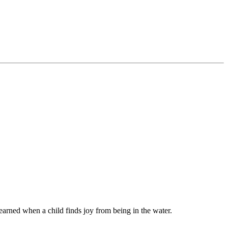
‌ ​‍ ‌‌‍‌‍​ ​​​ ​ ‌‍​‍​ ‍‌​ ​‌​ ​​​ ‌​​ ‍​‌‍‌‌​ ‌ ​ ‍‌​‍‌‍‌ ‌​‌ ‍‌‌ ​​‌‍‌‌​ ‌‌‍​ ‌‍ ‌‍​‌‌‍​ ‌‍‍​​‍‌‍‌ ​​‌‍​‌‌ ‌​‌‍‍​​ ‌‌ ​‍‌‍‍‌‌‍​ ‌‍‍​‌‌‌​‌‍‌‌‌ ‍​‌ ‌​​‍‌‌​ ‌‌‌​​‍‌‌ ‌‍‍ ‌‍‌‌‌ ‍‌​‍‌‌​ ​ ‌​‌​​‍‌‌​ ​ ‌​‌​​‍‌‌​ ​‍​ ​‍‌ ​‌‌‌‍‌‌​‌​​ ​‍‌​‍ ‌‍ ‌‌‌‌‌‍ ​‍‌‌​ ​‍​ ​‍​‍‌‌​ ‌‌‌​‌​​‍ ‍‌‍​ ‌‍‍​‌‍‍‌‌‍ ​‌‍‌​‌ ​‍‌‍‌‌‌‍ ‍​‍‌‌​ ‌‌‌​​‍‌‌ ‌‍‍ ‌‍‌‌‌ ‍‌​‍‌‌​ ​ ‌​‌​​‍‌‌​ ​ ‌​‌​​‍‌‌​ ​‍​ ​‍‌​​‍​ ​‌‌‍‌‍‌​ ‍‌​ ‌ ‌‌‌​ ​‌ ‌​​‍‌‌​ ​‍​ ​‍​‍‌‌​ ‌‌‌​‌​​‍ ‍‌ ‌​‌‍‌‌‌ ‍​‌ ‌​​‍‌‍‌ ​​‌‍‌‌‌ ​‍‌ ​ ‌ ​​‌‍‌‌‌‍​ ‌ ‌​‌‍‍‌‌ ‌‍‌‍‌‌​ ‌‌ ​​‌ ‌‌‌‍​‍‌‍ ​‌‍‍‌‌ ​ ‌‍‍​‌‍‌‌‌‍‌​​‍​‍‌ ‌