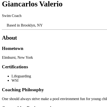
Giancarlos Valerio​​​​‌ ‍ ​‍​‍‌‍ ‌ ​‍‌‍‍‌‌‍‌ ‌‍‍‌‌‍ ‍​‍​‍​ ‍‍​‍​‍‌ ​ ‌‍​‌‌‍ ‍‌‍‍‌‌ ‌​‌ ‍‌​‍ ‍‌‍‍‌‌‍ ​‍​‍​‍ ​​‍​‍‌‍‍​‌ ​‍‌‍‌‌‌‍‌‍​‍​‍​ ‍‍​‍​‍‌‍‍​‌ ‌​‌ ‌​‌ ​​‌ ​ ​ ‍‍​‍ ​‍ ‌‍​ ‌‍‍​‌‍‌‌‌‍ ​‌ ​ ‌‍‌‌‌‍​‌‌ ​​‌‍‍‌‌‍‌‌‌ ​‍‌ ​ ​‍ ‍‌ ​ ‌‍​‌‌‍ ‍‌‍‍‌‌ ‌​‌ ‍‌​‍ ‍‌ ​ ‌ ‌​‌ ‌‌‌‍‌​‌‍‍‌‌‍ ​‍ ‌‍‍‌‌‍ ‍‌ ‌​‌‍‌‌‌‍ ‍‌ ‌​​‍ ‌‍‌‌‌‍‌​‌‍‍‌‌ ‌​​‍ ‌‍ ‌‌‍ ‌‍‌​‌‍‌‌​ ‌‌ ​​‌ ​‍‌‍‌‌‌ ​ ‌‍‌‌‌‍ ‍‌ ‌​‌‍​‌‌ ‌​‌‍‍‌‌‍ ‌‍ ‍​ ‍ ‌‍‍‌‌‍‌​​ ‌​ ‌‍​ ‌​​ ​‌​ ‍‌‌‍‌​‌‍​‌​ ‌‍‌‍‌‌​‍ ‌‌‍​‌​ ‌‌​ ​‍‌‍​‍​‍ ‌​ ‌​‌‍‌‍‌‍‌‌​ ​‌​‍ ‌​ ‍‌​ ​​‌‍​‍​ ‌ ​‍ ‌‌‍‌‍​ ​​​ ​ ‌‍​‍​ ‍‌​ ​‌​ ​​​ ‌​​ ‍​‌‍‌‌​ ‌ ​ ‍‌​ ‍ ‌ ‌​‌ ‍‌‌ ​​‌‍‌‌​ ‌‌‍​ ‌‍ ‌‍​‌‌‍​ ‌‍‍​​ ‍ ‌ ​​‌‍​‌‌ ‌​‌‍‍​​ ‌‌‍ ‍‌‍​‌‌‍ ‌‌‍‌‌​ ‌‍​‍‌‍​‌‌ ​ ‌‍‌‌‌‌‌‌‌ ​‍‌‍ ​​ ‌‌‍‍​‌ ‌​‌ ‌​‌ ​​‌ ​ ​‍‌‌​ ​ ‌​​‌​‍‌‌​ ​‍‌​‌‍​‍‌‌​ ​‍‌​‌‍‌‍​ ‌‍‍​‌‍‌‌‌‍ ​‌ ​ ‌‍‌‌‌‍​‌‌ ​​‌‍‍‌‌‍‌‌‌ ​‍‌ ​ ​‍ ‍‌ ​ ‌‍​‌‌‍ ‍‌‍‍‌‌ ‌​‌ ‍‌​‍ ‍‌ ​ ‌ ‌​‌ ‌‌‌‍‌​‌‍‍‌‌‍ ​‍‌‍‌‍‍‌‌‍‌​​ ‌​ ‌‍​ ‌​​ ​‌​ ‍‌‌‍‌​‌‍​‌​ ‌‍‌‍‌‌​‍ ‌‌‍​‌​ ‌‌​ ​‍‌‍​‍​‍ ‌​ ‌​‌‍‌‍‌‍‌‌​ ​‌​‍ ‌​ ‍‌​ ​​‌‍​‍​ ‌ ​‍ ‌‌‍‌‍​ ​​​ ​ ‌‍​‍​ ‍‌​ ​‌​ ​​​ ‌​​ ‍​‌‍‌‌​ ‌ ​ ‍‌​‍‌‍‌ ‌​‌ ‍‌‌ ​​‌‍‌‌​ ‌‌‍​ ‌‍ ‌‍​‌‌‍​ ‌‍‍​​‍‌‍‌ ​​‌‍​‌‌ ‌​‌‍‍​​ ‌‌‍ ‍‌‍​‌‌‍ ‌‌‍‌‌​‍‌‍‌ ​​‌‍‌‌‌ ​‍‌ ​ ‌ ​​‌‍‌‌‌‍​ ‌ ‌​‌‍‍‌‌ ‌‍‌‍‌‌​ ‌‌ ​​‌ ‌‌‌‍​‍‌‍ ​‌‍‍‌‌ ​ ‌‍‍​‌‍‌‌‌‍‌​​‍​‍‌ ‌
Swim Coach​​​​‌ ‍ ​‍​‍‌‍ ‌ ​‍‌‍‍‌‌‍‌ ‌‍‍‌‌‍ ‍​‍​‍​ ‍‍​‍​‍‌ ​ ‌‍​‌‌‍ ‍‌‍‍‌‌ ‌​‌ ‍‌​‍ ‍‌‍‍‌‌‍ ​‍​‍​‍ ​​‍​‍‌‍‍​‌ ​‍‌‍‌‌‌‍‌‍​‍​‍​ ‍‍​‍​‍‌‍‍​‌ ‌​‌ ‌​‌ ​​‌ ​ ​ ‍‍​‍ ​‍ ‌‍​ ‌‍‍​‌‍‌‌‌‍ ​‌ ​ ‌‍‌‌‌‍​‌‌ ​​‌‍‍‌‌‍‌‌‌ ​‍‌ ​ ​‍ ‍‌ ​ ‌‍​‌‌‍ ‍‌‍‍‌‌ ‌​‌ ‍‌​‍ ‍‌ ​ ‌ ‌​‌ ‌‌‌‍‌​‌‍‍‌‌‍ ​‍ ‌‍‍‌‌‍ ‍‌ ‌​‌‍‌‌‌‍ ‍‌ ‌​​‍ ‌‍‌‌‌‍‌​‌‍‍‌‌ ‌​​‍ ‌‍ ‌‌‍ ‌‍‌​‌‍‌‌​ ‌‌ ​​‌ ​‍‌‍‌‌‌ ​ ‌‍‌‌‌‍ ‍‌ ‌​‌‍​‌‌ ‌​‌‍‍‌‌‍ ‌‍ ‍​ ‍ ‌‍‍‌‌‍‌​​ ‌​ ‌‍​ ‌​​ ​‌​ ‍‌‌‍‌​‌‍​‌​ ‌‍‌‍‌‌​‍ ‌‌‍​‌​ ‌‌​ ​‍‌‍​‍​‍ ‌​ ‌​‌‍‌‍‌‍‌‌​ ​‌​‍ ‌​ ‍‌​ ​​‌‍​‍​ ‌ ​‍ ‌‌‍‌‍​ ​​​ ​ ‌‍​‍​ ‍‌​ ​‌​ ​​​ ‌​​ ‍​‌‍‌‌​ ‌ ​ ‍‌​ ‍ ‌ ‌​‌ ‍‌‌ ​​‌‍‌‌​ ‌‌‍​ ‌‍ ‌‍​‌‌‍​ ‌‍‍​​ ‍ ‌ ​​‌‍​‌‌ ‌​‌‍‍​​ ‌‌ ‌​‌‍‍‌‌ ‌​‌‍ ​‌‍‌‌​ ‌‍​‍‌‍​‌‌ ​ ‌‍‌‌‌‌‌‌‌ ​‍‌‍ ​​ ‌‌‍‍​‌ ‌​‌ ‌​‌ ​​‌ ​ ​‍‌‌​ ​ ‌​​‌​‍‌‌​ ​‍‌​‌‍​‍‌‌​ ​‍‌​‌‍‌‍​ ‌‍‍​‌‍‌‌‌‍ ​‌ ​ ‌‍‌‌‌‍​‌‌ ​​‌‍‍‌‌‍‌‌‌ ​‍‌ ​ ​‍ ‍‌ ​ ‌‍​‌‌‍ ‍‌‍‍‌‌ ‌​‌ ‍‌​‍ ‍‌ ​ ‌ ‌​‌ ‌‌‌‍‌​‌‍‍‌‌‍ ​‍‌‍‌‍‍‌‌‍‌​​ ‌​ ‌‍​ ‌​​ ​‌​ ‍‌‌‍‌​‌‍​‌​ ‌‍‌‍‌‌​‍ ‌‌‍​‌​ ‌‌​ ​‍‌‍​‍​‍ ‌​ ‌​‌‍‌‍‌‍‌‌​ ​‌​‍ ‌​ ‍‌​ ​​‌‍​‍​ ‌ ​‍ ‌‌‍‌‍​ ​​​ ​ ‌‍​‍​ ‍‌​ ​‌​ ​​​ ‌​​ ‍​‌‍‌‌​ ‌ ​ ‍‌​‍‌‍‌ ‌​‌ ‍‌‌ ​​‌‍‌‌​ ‌‌‍​ ‌‍ ‌‍​‌‌‍​ ‌‍‍​​‍‌‍‌ ​​‌‍​‌‌ ‌​‌‍‍​​ ‌‌ ‌​‌‍‍‌‌ ‌​‌‍ ​‌‍‌‌​‍‌‍‌ ​​‌‍‌‌‌ ​‍‌ ​ ‌ ​​‌‍‌‌‌‍​ ‌ ‌​‌‍‍‌‌ ‌‍‌‍‌‌​ ‌‌ ​​‌ ‌‌‌‍​‍‌‍ ​‌‍‍‌‌ ​ ‌‍‍​‌‍‌‌‌‍‌​​‍​‍‌ ‌
Based in
Brooklyn, NY​​​​‌ ‍ ​‍​‍‌‍ ‌ ​‍‌‍‍‌‌‍‌ ‌‍‍‌‌‍ ‍​‍​‍​ ‍‍​‍​‍‌ ​ ‌‍​‌‌‍ ‍‌‍‍‌‌ ‌​‌ ‍‌​‍ ‍‌‍‍‌‌‍ ​‍​‍​‍ ​​‍​‍‌‍‍​‌ ​‍‌‍‌‌‌‍‌‍​‍​‍​ ‍‍​‍​‍‌‍‍​‌ ‌​‌ ‌​‌ ​​‌ ​ ​ ‍‍​‍ ​‍ ‌‍​ ‌‍‍​‌‍‌‌‌‍ ​‌ ​ ‌‍‌‌‌‍​‌‌ ​​‌‍‍‌‌‍‌‌‌ ​‍‌ ​ ​‍ ‍‌ ​ ‌‍​‌‌‍ ‍‌‍‍‌‌ ‌​‌ ‍‌​‍ ‍‌ ​ ‌ ‌​‌ ‌‌‌‍‌​‌‍‍‌‌‍ ​‍ ‌‍‍‌‌‍ ‍‌ ‌​‌‍‌‌‌‍ ‍‌ ‌​​‍ ‌‍‌‌‌‍‌​‌‍‍‌‌ ‌​​‍ ‌‍ ‌‌‍ ‌‍‌​‌‍‌‌​ ‌‌ ​​‌ ​‍‌‍‌‌‌ ​ ‌‍‌‌‌‍ ‍‌ ‌​‌‍​‌‌ ‌​‌‍‍‌‌‍ ‌‍ ‍​ ‍ ‌‍‍‌‌‍‌​​ ‌​ ‌‍​ ‌​​ ​‌​ ‍‌‌‍‌​‌‍​‌​ ‌‍‌‍‌‌​‍ ‌‌‍​‌​ ‌‌​ ​‍‌‍​‍​‍ ‌​ ‌​‌‍‌‍‌‍‌‌​ ​‌​‍ ‌​ ‍‌​ ​​‌‍​‍​ ‌ ​‍ ‌‌‍‌‍​ ​​​ ​ ‌‍​‍​ ‍‌​ ​‌​ ​​​ ‌​​ ‍​‌‍‌‌​ ‌ ​ ‍‌​ ‍ ‌ ‌​‌ ‍‌‌ ​​‌‍‌‌​ ‌‌‍​ ‌‍ ‌‍​‌‌‍​ ‌‍‍​​ ‍ ‌ ​​‌‍​‌‌ ‌​‌‍‍​​ ‌‌‍ ​‌‍ ‌‍​ ‌‍​‌‌ ‌​‌‍‍‌‌‍ ‌‍ ‍​ ‌‍​‍‌‍​‌‌ ​ ‌‍‌‌‌‌‌‌‌ ​‍‌‍ ​​ ‌‌‍‍​‌ ‌​‌ ‌​‌ ​​‌ ​ ​‍‌‌​ ​ ‌​​‌​‍‌‌​ ​‍‌​‌‍​‍‌‌​ ​‍‌​‌‍‌‍​ ‌‍‍​‌‍‌‌‌‍ ​‌ ​ ‌‍‌‌‌‍​‌‌ ​​‌‍‍‌‌‍‌‌‌ ​‍‌ ​ ​‍ ‍‌ ​ ‌‍​‌‌‍ ‍‌‍‍‌‌ ‌​‌ ‍‌​‍ ‍‌ ​ ‌ ‌​‌ ‌‌‌‍‌​‌‍‍‌‌‍ ​‍‌‍‌‍‍‌‌‍‌​​ ‌​ ‌‍​ ‌​​ ​‌​ ‍‌‌‍‌​‌‍​‌​ ‌‍‌‍‌‌​‍ ‌‌‍​‌​ ‌‌​ ​‍‌‍​‍​‍ ‌​ ‌​‌‍‌‍‌‍‌‌​ ​‌​‍ ‌​ ‍‌​ ​​‌‍​‍​ ‌ ​‍ ‌‌‍‌‍​ ​​​ ​ ‌‍​‍​ ‍‌​ ​‌​ ​​​ ‌​​ ‍​‌‍‌‌​ ‌ ​ ‍‌​‍‌‍‌ ‌​‌ ‍‌‌ ​​‌‍‌‌​ ‌‌‍​ ‌‍ ‌‍​‌‌‍​ ‌‍‍​​‍‌‍‌ ​​‌‍​‌‌ ‌​‌‍‍​​ ‌‌‍ ​‌‍ ‌‍​ ‌‍​‌‌ ‌​‌‍‍‌‌‍ ‌‍ ‍​‍‌‍‌ ​​‌‍‌‌‌ ​‍‌ ​ ‌ ​​‌‍‌‌‌‍​ ‌ ‌​‌‍‍‌‌ ‌‍‌‍‌‌​ ‌‌ ​​‌ ‌‌‌‍​‍‌‍ ​‌‍‍‌‌ ​ ‌‍‍​‌‍‌‌‌‍‌​​‍​‍‌ ‌
About
Hometown​​​​‌ ‍ ​‍​‍‌‍ ‌ ​‍‌‍‍‌‌‍‌ ‌‍‍‌‌‍ ‍​‍​‍​ ‍‍​‍​‍‌ ​ ‌‍​‌‌‍ ‍‌‍‍‌‌ ‌​‌ ‍‌​‍ ‍‌‍‍‌‌‍ ​‍​‍​‍ ​​‍​‍‌‍‍​‌ ​‍‌‍‌‌‌‍‌‍​‍​‍​ ‍‍​‍​‍‌‍‍​‌ ‌​‌ ‌​‌ ​​‌ ​ ​ ‍‍​‍ ​‍ ‌‍​ ‌‍‍​‌‍‌‌‌‍ ​‌ ​ ‌‍‌‌‌‍​‌‌ ​​‌‍‍‌‌‍‌‌‌ ​‍‌ ​ ​‍ ‍‌ ​ ‌‍​‌‌‍ ‍‌‍‍‌‌ ‌​‌ ‍‌​‍ ‍‌ ​ ‌ ‌​‌ ‌‌‌‍‌​‌‍‍‌‌‍ ​‍ ‌‍‍‌‌‍ ‍‌ ‌​‌‍‌‌‌‍ ‍‌ ‌​​‍ ‌‍‌‌‌‍‌​‌‍‍‌‌ ‌​​‍ ‌‍ ‌‌‍ ‌‍‌​‌‍‌‌​ ‌‌ ​​‌ ​‍‌‍‌‌‌ ​ ‌‍‌‌‌‍ ‍‌ ‌​‌‍​‌‌ ‌​‌‍‍‌‌‍ ‌‍ ‍​ ‍ ‌‍‍‌‌‍‌​​ ‌​ ‌‍​ ‌​​ ​‌​ ‍‌‌‍‌​‌‍​‌​ ‌‍‌‍‌‌​‍ ‌‌‍​‌​ ‌‌​ ​‍‌‍​‍​‍ ‌​ ‌​‌‍‌‍‌‍‌‌​ ​‌​‍ ‌​ ‍‌​ ​​‌‍​‍​ ‌ ​‍ ‌‌‍‌‍​ ​​​ ​ ‌‍​‍​ ‍‌​ ​‌​ ​​​ ‌​​ ‍​‌‍‌‌​ ‌ ​ ‍‌​ ‍ ‌ ‌​‌ ‍‌‌ ​​‌‍‌‌​ ‌‌‍​ ‌‍ ‌‍​‌‌‍​ ‌‍‍​​ ‍ ‌ ​​‌‍​‌‌ ‌​‌‍‍​​ ‌‌ ​‍‌‍‍‌‌‍​ ‌‍‍​‌‌‌​‌‍‌‌‌ ‍​‌ ‌​​‍‌‌​ ‌‌‌​​‍‌‌ ‌‍‍ ‌‍‌‌‌ ‍‌​‍‌‌​ ​ ‌​‌​​‍‌‌​ ​ ‌​‌​​‍‌‌​ ​‍​ ​‍‌​‍​‌​‍​‌‌‌‍​ ​ ‌‌‍‍‌‌​​‌ ​‌‌​​ ​‍‌‌​ ​‍​ ​‍​‍‌‌​ ‌‌‌​‌​​‍ ‍‌‍​ ‌‍‍​‌‍‍‌‌‍ ​‌‍‌​‌ ​‍‌‍‌‌‌‍ ‍​‍‌‌​ ‌‌‌​​‍‌‌ ‌‍‍ ‌‍‌‌‌ ‍‌​‍‌‌​ ​ ‌​‌​​‍‌‌​ ​ ‌​‌​​‍‌‌​ ​‍​ ​‍‌‌‌‌‌‍‍ ‌‌‌‌‌​ ‌‌ ​‌‌‍‌‍‌‌​‌‌​‍‍​‍‌‌​ ​‍​ ​‍​‍‌‌​ ‌‌‌​‌​​‍ ‍‌ ‌​‌‍‌‌‌ ‍​‌ ‌​​ ‌‍​‍‌‍​‌‌ ​ ‌‍‌‌‌‌‌‌‌ ​‍‌‍ ​​ ‌‌‍‍​‌ ‌​‌ ‌​‌ ​​‌ ​ ​‍‌‌​ ​ ‌​​‌​‍‌‌​ ​‍‌​‌‍​‍‌‌​ ​‍‌​‌‍‌‍​ ‌‍‍​‌‍‌‌‌‍ ​‌ ​ ‌‍‌‌‌‍​‌‌ ​​‌‍‍‌‌‍‌‌‌ ​‍‌ ​ ​‍ ‍‌ ​ ‌‍​‌‌‍ ‍‌‍‍‌‌ ‌​‌ ‍‌​‍ ‍‌ ​ ‌ ‌​‌ ‌‌‌‍‌​‌‍‍‌‌‍ ​‍‌‍‌‍‍‌‌‍‌​​ ‌​ ‌‍​ ‌​​ ​‌​ ‍‌‌‍‌​‌‍​‌​ ‌‍‌‍‌‌​‍ ‌‌‍​‌​ ‌‌​ ​‍‌‍​‍​‍ ‌​ ‌​‌‍‌‍‌‍‌‌​ ​‌​‍ ‌​ ‍‌​ ​​‌‍​‍​ ‌ ​‍ ‌‌‍‌‍​ ​​​ ​ ‌‍​‍​ ‍‌​ ​‌​ ​​​ ‌​​ ‍​‌‍‌‌​ ‌ ​ ‍‌​‍‌‍‌ ‌​‌ ‍‌‌ ​​‌‍‌‌​ ‌‌‍​ ‌‍ ‌‍​‌‌‍​ ‌‍‍​​‍‌‍‌ ​​‌‍​‌‌ ‌​‌‍‍​​ ‌‌ ​‍‌‍‍‌‌‍​ ‌‍‍​‌‌‌​‌‍‌‌‌ ‍​‌ ‌​​‍‌‌​ ‌‌‌​​‍‌‌ ‌‍‍ ‌‍‌‌‌ ‍‌​‍‌‌​ ​ ‌​‌​​‍‌‌​ ​ ‌​‌​​‍‌‌​ ​‍​ ​‍‌​‍​‌​‍​‌‌‌‍​ ​ ‌‌‍‍‌‌​​‌ ​‌‌​​ ​‍‌‌​ ​‍​ ​‍​‍‌‌​ ‌‌‌​‌​​‍ ‍‌‍​ ‌‍‍​‌‍‍‌‌‍ ​‌‍‌​‌ ​‍‌‍‌‌‌‍ ‍​‍‌‌​ ‌‌‌​​‍‌‌ ‌‍‍ ‌‍‌‌‌ ‍‌​‍‌‌​ ​ ‌​‌​​‍‌‌​ ​ ‌​‌​​‍‌‌​ ​‍​ ​‍‌‌‌‌‌‍‍ ‌‌‌‌‌​ ‌‌ ​‌‌‍‌‍‌‌​‌‌​‍‍​‍‌‌​ ​‍​ ​‍​‍‌‌​ ‌‌‌​‌​​‍ ‍‌ ‌​‌‍‌‌‌ ‍​‌ ‌​​‍‌‍‌ ​​‌‍‌‌‌ ​‍‌ ​ ‌ ​​‌‍‌‌‌‍​ ‌ ‌​‌‍‍‌‌ ‌‍‌‍‌‌​ ‌‌ ​​‌ ‌‌‌‍​‍‌‍ ​‌‍‍‌‌ ​ ‌‍‍​‌‍‌‌‌‍‌​​‍​‍‌ ‌
Elmhurst, New York​​​​‌ ‍ ​‍​‍‌‍ ‌ ​‍‌‍‍‌‌‍‌ ‌‍‍‌‌‍ ‍​‍​‍​ ‍‍​‍​‍‌ ​ ‌‍​‌‌‍ ‍‌‍‍‌‌ ‌​‌ ‍‌​‍ ‍‌‍‍‌‌‍ ​‍​‍​‍ ​​‍​‍‌‍‍​‌ ​‍‌‍‌‌‌‍‌‍​‍​‍​ ‍‍​‍​‍‌‍‍​‌ ‌​‌ ‌​‌ ​​‌ ​ ​ ‍‍​‍ ​‍ ‌‍​ ‌‍‍​‌‍‌‌‌‍ ​‌ ​ ‌‍‌‌‌‍​‌‌ ​​‌‍‍‌‌‍‌‌‌ ​‍‌ ​ ​‍ ‍‌ ​ ‌‍​‌‌‍ ‍‌‍‍‌‌ ‌​‌ ‍‌​‍ ‍‌ ​ ‌ ‌​‌ ‌‌‌‍‌​‌‍‍‌‌‍ ​‍ ‌‍‍‌‌‍ ‍‌ ‌​‌‍‌‌‌‍ ‍‌ ‌​​‍ ‌‍‌‌‌‍‌​‌‍‍‌‌ ‌​​‍ ‌‍ ‌‌‍ ‌‍‌​‌‍‌‌​ ‌‌ ​​‌ ​‍‌‍‌‌‌ ​ ‌‍‌‌‌‍ ‍‌ ‌​‌‍​‌‌ ‌​‌‍‍‌‌‍ ‌‍ ‍​ ‍ ‌‍‍‌‌‍‌​​ ‌​ ‌‍​ ‌​​ ​‌​ ‍‌‌‍‌​‌‍​‌​ ‌‍‌‍‌‌​‍ ‌‌‍​‌​ ‌‌​ ​‍‌‍​‍​‍ ‌​ ‌​‌‍‌‍‌‍‌‌​ ​‌​‍ ‌​ ‍‌​ ​​‌‍​‍​ ‌ ​‍ ‌‌‍‌‍​ ​​​ ​ ‌‍​‍​ ‍‌​ ​‌​ ​​​ ‌​​ ‍​‌‍‌‌​ ‌ ​ ‍‌​ ‍ ‌ ‌​‌ ‍‌‌ ​​‌‍‌‌​ ‌‌‍​ ‌‍ ‌‍​‌‌‍​ ‌‍‍​​ ‍ ‌ ​​‌‍​‌‌ ‌​‌‍‍​​ ‌‌ ​‍‌‍‍‌‌‍​ ‌‍‍​‌‌‌​‌‍‌‌‌ ‍​‌ ‌​​‍‌‌​ ‌‌‌​​‍‌‌ ‌‍‍ ‌‍‌‌‌ ‍‌​‍‌‌​ ​ ‌​‌​​‍‌‌​ ​ ‌​‌​​‍‌‌​ ​‍​ ​‍‌ ​​​ ‌ ‌‍​ ‌‍‌‍‌​​‍‌‌​‌‌​ ​‌​‌ ​‍‌‌​ ​‍​ ​‍​‍‌‌​ ‌‌‌​‌​​‍ ‍‌‍​ ‌‍‍​‌‍‍‌‌‍ ​‌‍‌​‌ ​‍‌‍‌‌‌‍ ‍​‍‌‌​ ‌‌‌​​‍‌‌ ‌‍‍ ‌‍‌‌‌ ‍‌​‍‌‌​ ​ ‌​‌​​‍‌‌​ ​ ‌​‌​​‍‌‌​ ​‍​ ​‍​ ‌‍‌​ ‍​ ​‌‌​​‌‌ ​‍‌‍‍​​ ‍​‌‍ ‍​‍‌‌​ ​‍​ ​‍​‍‌‌​ ‌‌‌​‌​​‍ ‍‌ ‌​‌‍‌‌‌ ‍​‌ ‌​​ ‌‍​‍‌‍​‌‌ ​ ‌‍‌‌‌‌‌‌‌ ​‍‌‍ ​​ ‌‌‍‍​‌ ‌​‌ ‌​‌ ​​‌ ​ ​‍‌‌​ ​ ‌​​‌​‍‌‌​ ​‍‌​‌‍​‍‌‌​ ​‍‌​‌‍‌‍​ ‌‍‍​‌‍‌‌‌‍ ​‌ ​ ‌‍‌‌‌‍​‌‌ ​​‌‍‍‌‌‍‌‌‌ ​‍‌ ​ ​‍ ‍‌ ​ ‌‍​‌‌‍ ‍‌‍‍‌‌ ‌​‌ ‍‌​‍ ‍‌ ​ ‌ ‌​‌ ‌‌‌‍‌​‌‍‍‌‌‍ ​‍‌‍‌‍‍‌‌‍‌​​ ‌​ ‌‍​ ‌​​ ​‌​ ‍‌‌‍‌​‌‍​‌​ ‌‍‌‍‌‌​‍ ‌‌‍​‌​ ‌‌​ ​‍‌‍​‍​‍ ‌​ ‌​‌‍‌‍‌‍‌‌​ ​‌​‍ ‌​ ‍‌​ ​​‌‍​‍​ ‌ ​‍ ‌‌‍‌‍​ ​​​ ​ ‌‍​‍​ ‍‌​ ​‌​ ​​​ ‌​​ ‍​‌‍‌‌​ ‌ ​ ‍‌​‍‌‍‌ ‌​‌ ‍‌‌ ​​‌‍‌‌​ ‌‌‍​ ‌‍ ‌‍​‌‌‍​ ‌‍‍​​‍‌‍‌ ​​‌‍​‌‌ ‌​‌‍‍​​ ‌‌ ​‍‌‍‍‌‌‍​ ‌‍‍​‌‌‌​‌‍‌‌‌ ‍​‌ ‌​​‍‌‌​ ‌‌‌​​‍‌‌ ‌‍‍ ‌‍‌‌‌ ‍‌​‍‌‌​ ​ ‌​‌​​‍‌‌​ ​ ‌​‌​​‍‌‌​ ​‍​ ​‍‌ ​​​ ‌ ‌‍​ ‌‍‌‍‌​​‍‌‌​‌‌​ ​‌​‌ ​‍‌‌​ ​‍​ ​‍​‍‌‌​ ‌‌‌​‌​​‍ ‍‌‍​ ‌‍‍​‌‍‍‌‌‍ ​‌‍‌​‌ ​‍‌‍‌‌‌‍ ‍​‍‌‌​ ‌‌‌​​‍‌‌ ‌‍‍ ‌‍‌‌‌ ‍‌​‍‌‌​ ​ ‌​‌​​‍‌‌​ ​ ‌​‌​​‍‌‌​ ​‍​ ​‍​ ‌‍‌​ ‍​ ​‌‌​​‌‌ ​‍‌‍‍​​ ‍​‌‍ ‍​‍‌‌​ ​‍​ ​‍​‍‌‌​ ‌‌‌​‌​​‍ ‍‌ ‌​‌‍‌‌‌ ‍​‌ ‌​​‍‌‍‌ ​​‌‍‌‌‌ ​‍‌ ​ ‌ ​​‌‍‌‌‌‍​ ‌ ‌​‌‍‍‌‌ ‌‍‌‍‌‌​ ‌‌ ​​‌ ‌‌‌‍​‍‌‍ ​‌‍‍‌‌ ​ ‌‍‍​‌‍‌‌‌‍‌​​‍​‍‌ ‌
Certifications​​​​‌ ‍ ​‍​‍‌‍ ‌ ​‍‌‍‍‌‌‍‌ ‌‍‍‌‌‍ ‍​‍​‍​ ‍‍​‍​‍‌ ​ ‌‍​‌‌‍ ‍‌‍‍‌‌ ‌​‌ ‍‌​‍ ‍‌‍‍‌‌‍ ​‍​‍​‍ ​​‍​‍‌‍‍​‌ ​‍‌‍‌‌‌‍‌‍​‍​‍​ ‍‍​‍​‍‌‍‍​‌ ‌​‌ ‌​‌ ​​‌ ​ ​ ‍‍​‍ ​‍ ‌‍​ ‌‍‍​‌‍‌‌‌‍ ​‌ ​ ‌‍‌‌‌‍​‌‌ ​​‌‍‍‌‌‍‌‌‌ ​‍‌ ​ ​‍ ‍‌ ​ ‌‍​‌‌‍ ‍‌‍‍‌‌ ‌​‌ ‍‌​‍ ‍‌ ​ ‌ ‌​‌ ‌‌‌‍‌​‌‍‍‌‌‍ ​‍ ‌‍‍‌‌‍ ‍‌ ‌​‌‍‌‌‌‍ ‍‌ ‌​​‍ ‌‍‌‌‌‍‌​‌‍‍‌‌ ‌​​‍ ‌‍ ‌‌‍ ‌‍‌​‌‍‌‌​ ‌‌ ​​‌ ​‍‌‍‌‌‌ ​ ‌‍‌‌‌‍ ‍‌ ‌​‌‍​‌‌ ‌​‌‍‍‌‌‍ ‌‍ ‍​ ‍ ‌‍‍‌‌‍‌​​ ‌​ ‌‍​ ‌​​ ​‌​ ‍‌‌‍‌​‌‍​‌​ ‌‍‌‍‌‌​‍ ‌‌‍​‌​ ‌‌​ ​‍‌‍​‍​‍ ‌​ ‌​‌‍‌‍‌‍‌‌​ ​‌​‍ ‌​ ‍‌​ ​​‌‍​‍​ ‌ ​‍ ‌‌‍‌‍​ ​​​ ​ ‌‍​‍​ ‍‌​ ​‌​ ​​​ ‌​​ ‍​‌‍‌‌​ ‌ ​ ‍‌​ ‍ ‌ ‌​‌ ‍‌‌ ​​‌‍‌‌​ ‌‌‍​ ‌‍ ‌‍​‌‌‍​ ‌‍‍​​ ‍ ‌ ​​‌‍​‌‌ ‌​‌‍‍​​ ‌‌ ​‍‌‍‍‌‌‍​ ‌‍‍​‌‌‌​‌‍‌‌‌ ‍​‌ ‌​​‍‌‌​ ‌‌‌​​‍‌‌ ‌‍‍ ‌‍‌‌‌ ‍‌​‍‌‌​ ​ ‌​‌​​‍‌‌​ ​ ‌​‌​​‍‌‌​ ​‍​ ​‍‌​ ‌‌‌‌ ‌‍ ‌‍​ ‌‍‍ ‌‌‍‍‌​ ‌‌​‌​‍‌‌​ ​‍​ ​‍​‍‌‌​ ‌‌‌​‌​​‍ ‍‌‍​ ‌‍‍​‌‍‍‌‌‍ ​‌‍‌​‌ ​‍‌‍‌‌‌‍ ‍​‍‌‌​ ‌‌‌​​‍‌‌ ‌‍‍ ‌‍‌‌‌ ‍‌​‍‌‌​ ​ ‌​‌​​‍‌‌​ ​ ‌​‌​​‍‌‌​ ​‍​ ​‍​ ‌‌‌ ‌‍‌ ‌​‌‌​ ‌​‌‍‌ ‍‍​ ‌‌‌​‍‌​‍‌‌​ ​‍​ ​‍​‍‌‌​ ‌‌‌​‌​​‍ ‍‌ ‌​‌‍‌‌‌ ‍​‌ ‌​​ ‌‍​‍‌‍​‌‌ ​ ‌‍‌‌‌‌‌‌‌ ​‍‌‍ ​​ ‌‌‍‍​‌ ‌​‌ ‌​‌ ​​‌ ​ ​‍‌‌​ ​ ‌​​‌​‍‌‌​ ​‍‌​‌‍​‍‌‌​ ​‍‌​‌‍‌‍​ ‌‍‍​‌‍‌‌‌‍ ​‌ ​ ‌‍‌‌‌‍​‌‌ ​​‌‍‍‌‌‍‌‌‌ ​‍‌ ​ ​‍ ‍‌ ​ ‌‍​‌‌‍ ‍‌‍‍‌‌ ‌​‌ ‍‌​‍ ‍‌ ​ ‌ ‌​‌ ‌‌‌‍‌​‌‍‍‌‌‍ ​‍‌‍‌‍‍‌‌‍‌​​ ‌​ ‌‍​ ‌​​ ​‌​ ‍‌‌‍‌​‌‍​‌​ ‌‍‌‍‌‌​‍ ‌‌‍​‌​ ‌‌​ ​‍‌‍​‍​‍ ‌​ ‌​‌‍‌‍‌‍‌‌​ ​‌​‍ ‌​ ‍‌​ ​​‌‍​‍​ ‌ ​‍ ‌‌‍‌‍​ ​​​ ​ ‌‍​‍​ ‍‌​ ​‌​ ​​​ ‌​​ ‍​‌‍‌‌​ ‌ ​ ‍‌​‍‌‍‌ ‌​‌ ‍‌‌ ​​‌‍‌‌​ ‌‌‍​ ‌‍ ‌‍​‌‌‍​ ‌‍‍​​‍‌‍‌ ​​‌‍​‌‌ ‌​‌‍‍​​ ‌‌ ​‍‌‍‍‌‌‍​ ‌‍‍​‌‌‌​‌‍‌‌‌ ‍​‌ ‌​​‍‌‌​ ‌‌‌​​‍‌‌ ‌‍‍ ‌‍‌‌‌ ‍‌​‍‌‌​ ​ ‌​‌​​‍‌‌​ ​ ‌​‌​​‍‌‌​ ​‍​ ​‍‌​ ‌‌‌‌ ‌‍ ‌‍​ ‌‍‍ ‌‌‍‍‌​ ‌‌​‌​‍‌‌​ ​‍​ ​‍​‍‌‌​ ‌‌‌​‌​​‍ ‍‌‍​ ‌‍‍​‌‍‍‌‌‍ ​‌‍‌​‌ ​‍‌‍‌‌‌‍ ‍​‍‌‌​ ‌‌‌​​‍‌‌ ‌‍‍ ‌‍‌‌‌ ‍‌​‍‌‌​ ​ ‌​‌​​‍‌‌​ ​ ‌​‌​​‍‌‌​ ​‍​ ​‍​ ‌‌‌ ‌‍‌ ‌​‌‌​ ‌​‌‍‌ ‍‍​ ‌‌‌​‍‌​‍‌‌​ ​‍​ ​‍​‍‌‌​ ‌‌‌​‌​​‍ ‍‌ ‌​‌‍‌‌‌ ‍​‌ ‌​​‍‌‍‌ ​​‌‍‌‌‌ ​‍‌ ​ ‌ ​​‌‍‌‌‌‍​ ‌ ‌​‌‍‍‌‌ ‌‍‌‍‌‌​ ‌‌ ​​‌ ‌‌‌‍​‍‌‍ ​‌‍‍‌‌ ​ ‌‍‍​‌‍‌‌‌‍‌​​‍​‍‌ ‌
Lifeguarding​​​​‌ ‍ ​‍​‍‌‍ ‌ ​‍‌‍‍‌‌‍‌ ‌‍‍‌‌‍ ‍​‍​‍​ ‍‍​‍​‍‌ ​ ‌‍​‌‌‍ ‍‌‍‍‌‌ ‌​‌ ‍‌​‍ ‍‌‍‍‌‌‍ ​‍​‍​‍ ​​‍​‍‌‍‍​‌ ​‍‌‍‌‌‌‍‌‍​‍​‍​ ‍‍​‍​‍‌‍‍​‌ ‌​‌ ‌​‌ ​​‌ ​ ​ ‍‍​‍ ​‍ ‌‍​ ‌‍‍​‌‍‌‌‌‍ ​‌ ​ ‌‍‌‌‌‍​‌‌ ​​‌‍‍‌‌‍‌‌‌ ​‍‌ ​ ​‍ ‍‌ ​ ‌‍​‌‌‍ ‍‌‍‍‌‌ ‌​‌ ‍‌​‍ ‍‌ ​ ‌ ‌​‌ ‌‌‌‍‌​‌‍‍‌‌‍ ​‍ ‌‍‍‌‌‍ ‍‌ ‌​‌‍‌‌‌‍ ‍‌ ‌​​‍ ‌‍‌‌‌‍‌​‌‍‍‌‌ ‌​​‍ ‌‍ ‌‌‍ ‌‍‌​‌‍‌‌​ ‌‌ ​​‌ ​‍‌‍‌‌‌ ​ ‌‍‌‌‌‍ ‍‌ ‌​‌‍​‌‌ ‌​‌‍‍‌‌‍ ‌‍ ‍​ ‍ ‌‍‍‌‌‍‌​​ ‌​ ‌‍​ ‌​​ ​‌​ ‍‌‌‍‌​‌‍​‌​ ‌‍‌‍‌‌​‍ ‌‌‍​‌​ ‌‌​ ​‍‌‍​‍​‍ ‌​ ‌​‌‍‌‍‌‍‌‌​ ​‌​‍ ‌​ ‍‌​ ​​‌‍​‍​ ‌ ​‍ ‌‌‍‌‍​ ​​​ ​ ‌‍​‍​ ‍‌​ ​‌​ ​​​ ‌​​ ‍​‌‍‌‌​ ‌ ​ ‍‌​ ‍ ‌ ‌​‌ ‍‌‌ ​​‌‍‌‌​ ‌‌‍​ ‌‍ ‌‍​‌‌‍​ ‌‍‍​​ ‍ ‌ ​​‌‍​‌‌ ‌​‌‍‍​​ ‌‌ ​‍‌‍‍‌‌‍​ ‌‍‍​‌‌‌​‌‍‌‌‌ ‍​‌ ‌​​‍‌‌​ ‌‌‌​​‍‌‌ ‌‍‍ ‌‍‌‌‌ ‍‌​‍‌‌​ ​ ‌​‌​​‍‌‌​ ​ ‌​‌​​‍‌‌​ ​‍​ ​‍‌‌‌ ‌​‍‌‌‌‌‌‌‍ ‌‌ ‌‍​ ‌ ‌​‍‍​ ‌ ​‍‌‌​ ​‍​ ​‍​‍‌‌​ ‌‌‌​‌​​‍ ‍‌‍​ ‌‍‍​‌‍‍‌‌‍ ​‌‍‌​‌ ​‍‌‍‌‌‌‍ ‍​‍‌‌​ ‌‌‌​​‍‌‌ ‌‍‍ ‌‍‌‌‌ ‍‌​‍‌‌​ ​ ‌​‌​​‍‌‌​ ​ ‌​‌​​‍‌‌​ ​‍​ ​‍‌​​‍‌ ‌​‌‍​‍‌ ‌ ‌​ ​​ ​ ‌‌‌ ‌ ​‌​‍‌‌​ ​‍​ ​‍​‍‌‌​ ‌‌‌​‌​​‍ ‍‌ ‌​‌‍‌‌‌ ‍​‌ ‌​​ ‌‍​‍‌‍​‌‌ ​ ‌‍‌‌‌‌‌‌‌ ​‍‌‍ ​​ ‌‌‍‍​‌ ‌​‌ ‌​‌ ​​‌ ​ ​‍‌‌​ ​ ‌​​‌​‍‌‌​ ​‍‌​‌‍​‍‌‌​ ​‍‌​‌‍‌‍​ ‌‍‍​‌‍‌‌‌‍ ​‌ ​ ‌‍‌‌‌‍​‌‌ ​​‌‍‍‌‌‍‌‌‌ ​‍‌ ​ ​‍ ‍‌ ​ ‌‍​‌‌‍ ‍‌‍‍‌‌ ‌​‌ ‍‌​‍ ‍‌ ​ ‌ ‌​‌ ‌‌‌‍‌​‌‍‍‌‌‍ ​‍‌‍‌‍‍‌‌‍‌​​ ‌​ ‌‍​ ‌​​ ​‌​ ‍‌‌‍‌​‌‍​‌​ ‌‍‌‍‌‌​‍ ‌‌‍​‌​ ‌‌​ ​‍‌‍​‍​‍ ‌​ ‌​‌‍‌‍‌‍‌‌​ ​‌​‍ ‌​ ‍‌​ ​​‌‍​‍​ ‌ ​‍ ‌‌‍‌‍​ ​​​ ​ ‌‍​‍​ ‍‌​ ​‌​ ​​​ ‌​​ ‍​‌‍‌‌​ ‌ ​ ‍‌​‍‌‍‌ ‌​‌ ‍‌‌ ​​‌‍‌‌​ ‌‌‍​ ‌‍ ‌‍​‌‌‍​ ‌‍‍​​‍‌‍‌ ​​‌‍​‌‌ ‌​‌‍‍​​ ‌‌ ​‍‌‍‍‌‌‍​ ‌‍‍​‌‌‌​‌‍‌‌‌ ‍​‌ ‌​​‍‌‌​ ‌‌‌​​‍‌‌ ‌‍‍ ‌‍‌‌‌ ‍‌​‍‌‌​ ​ ‌​‌​​‍‌‌​ ​ ‌​‌​​‍‌‌​ ​‍​ ​‍‌‌‌ ‌​‍‌‌‌‌‌‌‍ ‌‌ ‌‍​ ‌ ‌​‍‍​ ‌ ​‍‌‌​ ​‍​ ​‍​‍‌‌​ ‌‌‌​‌​​‍ ‍‌‍​ ‌‍‍​‌‍‍‌‌‍ ​‌‍‌​‌ ​‍‌‍‌‌‌‍ ‍​‍‌‌​ ‌‌‌​​‍‌‌ ‌‍‍ ‌‍‌‌‌ ‍‌​‍‌‌​ ​ ‌​‌​​‍‌‌​ ​ ‌​‌​​‍‌‌​ ​‍​ ​‍‌​​‍‌ ‌​‌‍​‍‌ ‌ ‌​ ​​ ​ ‌‌‌ ‌ ​‌​‍‌‌​ ​‍​ ​‍​‍‌‌​ ‌‌‌​‌​​‍ ‍‌ ‌​‌‍‌‌‌ ‍​‌ ‌​​‍‌‍‌ ​​‌‍‌‌‌ ​‍‌ ​ ‌ ​​‌‍‌‌‌‍​ ‌ ‌​‌‍‍‌‌ ‌‍‌‍‌‌​ ‌‌ ​​‌ ‌‌‌‍​‍‌‍ ​‌‍‍‌‌ ​ ‌‍‍​‌‍‌‌‌‍‌​​‍​‍‌ ‌
WSI​​​​‌ ‍ ​‍​‍‌‍ ‌ ​‍‌‍‍‌‌‍‌ ‌‍‍‌‌‍ ‍​‍​‍​ ‍‍​‍​‍‌ ​ ‌‍​‌‌‍ ‍‌‍‍‌‌ ‌​‌ ‍‌​‍ ‍‌‍‍‌‌‍ ​‍​‍​‍ ​​‍​‍‌‍‍​‌ ​‍‌‍‌‌‌‍‌‍​‍​‍​ ‍‍​‍​‍‌‍‍​‌ ‌​‌ ‌​‌ ​​‌ ​ ​ ‍‍​‍ ​‍ ‌‍​ ‌‍‍​‌‍‌‌‌‍ ​‌ ​ ‌‍‌‌‌‍​‌‌ ​​‌‍‍‌‌‍‌‌‌ ​‍‌ ​ ​‍ ‍‌ ​ ‌‍​‌‌‍ ‍‌‍‍‌‌ ‌​‌ ‍‌​‍ ‍‌ ​ ‌ ‌​‌ ‌‌‌‍‌​‌‍‍‌‌‍ ​‍ ‌‍‍‌‌‍ ‍‌ ‌​‌‍‌‌‌‍ ‍‌ ‌​​‍ ‌‍‌‌‌‍‌​‌‍‍‌‌ ‌​​‍ ‌‍ ‌‌‍ ‌‍‌​‌‍‌‌​ ‌‌ ​​‌ ​‍‌‍‌‌‌ ​ ‌‍‌‌‌‍ ‍‌ ‌​‌‍​‌‌ ‌​‌‍‍‌‌‍ ‌‍ ‍​ ‍ ‌‍‍‌‌‍‌​​ ‌​ ‌‍​ ‌​​ ​‌​ ‍‌‌‍‌​‌‍​‌​ ‌‍‌‍‌‌​‍ ‌‌‍​‌​ ‌‌​ ​‍‌‍​‍​‍ ‌​ ‌​‌‍‌‍‌‍‌‌​ ​‌​‍ ‌​ ‍‌​ ​​‌‍​‍​ ‌ ​‍ ‌‌‍‌‍​ ​​​ ​ ‌‍​‍​ ‍‌​ ​‌​ ​​​ ‌​​ ‍​‌‍‌‌​ ‌ ​ ‍‌​ ‍ ‌ ‌​‌ ‍‌‌ ​​‌‍‌‌​ ‌‌‍​ ‌‍ ‌‍​‌‌‍​ ‌‍‍​​ ‍ ‌ ​​‌‍​‌‌ ‌​‌‍‍​​ ‌‌ ​‍‌‍‍‌‌‍​ ‌‍‍​‌‌‌​‌‍‌‌‌ ‍​‌ ‌​​‍‌‌​ ‌‌‌​​‍‌‌ ‌‍‍ ‌‍‌‌‌ ‍‌​‍‌‌​ ​ ‌​‌​​‍‌‌​ ​ ‌​‌​​‍‌‌​ ​‍​ ​‍‌​ ​‌‌​‍​ ​ ‌‌‍‍‌‍‍ ‌​‌‌‌​‌‍‌‍​ ​‍‌‌​ ​‍​ ​‍​‍‌‌​ ‌‌‌​‌​​‍ ‍‌‍​ ‌‍‍​‌‍‍‌‌‍ ​‌‍‌​‌ ​‍‌‍‌‌‌‍ ‍​‍‌‌​ ‌‌‌​​‍‌‌ ‌‍‍ ‌‍‌‌‌ ‍‌​‍‌‌​ ​ ‌​‌​​‍‌‌​ ​ ‌​‌​​‍‌‌​ ​‍​ ​‍‌ ‍‌‌‌‌​‌‌​‌‌‌​‌‌‌‍‌​ ‌‍‌​‌​​ ​ ​‍‌‌​ ​‍​ ​‍​‍‌‌​ ‌‌‌​‌​​‍ ‍‌ ‌​‌‍‌‌‌ ‍​‌ ‌​​ ‌‍​‍‌‍​‌‌ ​ ‌‍‌‌‌‌‌‌‌ ​‍‌‍ ​​ ‌‌‍‍​‌ ‌​‌ ‌​‌ ​​‌ ​ ​‍‌‌​ ​ ‌​​‌​‍‌‌​ ​‍‌​‌‍​‍‌‌​ ​‍‌​‌‍‌‍​ ‌‍‍​‌‍‌‌‌‍ ​‌ ​ ‌‍‌‌‌‍​‌‌ ​​‌‍‍‌‌‍‌‌‌ ​‍‌ ​ ​‍ ‍‌ ​ ‌‍​‌‌‍ ‍‌‍‍‌‌ ‌​‌ ‍‌​‍ ‍‌ ​ ‌ ‌​‌ ‌‌‌‍‌​‌‍‍‌‌‍ ​‍‌‍‌‍‍‌‌‍‌​​ ‌​ ‌‍​ ‌​​ ​‌​ ‍‌‌‍‌​‌‍​‌​ ‌‍‌‍‌‌​‍ ‌‌‍​‌​ ‌‌​ ​‍‌‍​‍​‍ ‌​ ‌​‌‍‌‍‌‍‌‌​ ​‌​‍ ‌​ ‍‌​ ​​‌‍​‍​ ‌ ​‍ ‌‌‍‌‍​ ​​​ ​ ‌‍​‍​ ‍‌​ ​‌​ ​​​ ‌​​ ‍​‌‍‌‌​ ‌ ​ ‍‌​‍‌‍‌ ‌​‌ ‍‌‌ ​​‌‍‌‌​ ‌‌‍​ ‌‍ ‌‍​‌‌‍​ ‌‍‍​​‍‌‍‌ ​​‌‍​‌‌ ‌​‌‍‍​​ ‌‌ ​‍‌‍‍‌‌‍​ ‌‍‍​‌‌‌​‌‍‌‌‌ ‍​‌ ‌​​‍‌‌​ ‌‌‌​​‍‌‌ ‌‍‍ ‌‍‌‌‌ ‍‌​‍‌‌​ ​ ‌​‌​​‍‌‌​ ​ ‌​‌​​‍‌‌​ ​‍​ ​‍‌​ ​‌‌​‍​ ​ ‌‌‍‍‌‍‍ ‌​‌‌‌​‌‍‌‍​ ​‍‌‌​ ​‍​ ​‍​‍‌‌​ ‌‌‌​‌​​‍ ‍‌‍​ ‌‍‍​‌‍‍‌‌‍ ​‌‍‌​‌ ​‍‌‍‌‌‌‍ ‍​‍‌‌​ ‌‌‌​​‍‌‌ ‌‍‍ ‌‍‌‌‌ ‍‌​‍‌‌​ ​ ‌​‌​​‍‌‌​ ​ ‌​‌​​‍‌‌​ ​‍​ ​‍‌ ‍‌‌‌‌​‌‌​‌‌‌​‌‌‌‍‌​ ‌‍‌​‌​​ ​ ​‍‌‌​ ​‍​ ​‍​‍‌‌​ ‌‌‌​‌​​‍ ‍‌ ‌​‌‍‌‌‌ ‍​‌ ‌​​‍‌‍‌ ​​‌‍‌‌‌ ​‍‌ ​ ‌ ​​‌‍‌‌‌‍​ ‌ ‌​‌‍‍‌‌ ‌‍‌‍‌‌​ ‌‌ ​​‌ ‌‌‌‍​‍‌‍ ​‌‍‍‌‌ ​ ‌‍‍​‌‍‌‌‌‍‌​​‍​‍‌ ‌
Coaching Philosophy​​​​‌ ‍ ​‍​‍‌‍ ‌ ​‍‌‍‍‌‌‍‌ ‌‍‍‌‌‍ ‍​‍​‍​ ‍‍​‍​‍‌ ​ ‌‍​‌‌‍ ‍‌‍‍‌‌ ‌​‌ ‍‌​‍ ‍‌‍‍‌‌‍ ​‍​‍​‍ ​​‍​‍‌‍‍​‌ ​‍‌‍‌‌‌‍‌‍​‍​‍​ ‍‍​‍​‍‌‍‍​‌ ‌​‌ ‌​‌ ​​‌ ​ ​ ‍‍​‍ ​‍ ‌‍​ ‌‍‍​‌‍‌‌‌‍ ​‌ ​ ‌‍‌‌‌‍​‌‌ ​​‌‍‍‌‌‍‌‌‌ ​‍‌ ​ ​‍ ‍‌ ​ ‌‍​‌‌‍ ‍‌‍‍‌‌ ‌​‌ ‍‌​‍ ‍‌ ​ ‌ ‌​‌ ‌‌‌‍‌​‌‍‍‌‌‍ ​‍ ‌‍‍‌‌‍ ‍‌ ‌​‌‍‌‌‌‍ ‍‌ ‌​​‍ ‌‍‌‌‌‍‌​‌‍‍‌‌ ‌​​‍ ‌‍ ‌‌‍ ‌‍‌​‌‍‌‌​ ‌‌ ​​‌ ​‍‌‍‌‌‌ ​ ‌‍‌‌‌‍ ‍‌ ‌​‌‍​‌‌ ‌​‌‍‍‌‌‍ ‌‍ ‍​ ‍ ‌‍‍‌‌‍‌​​ ‌​ ‌‍​ ‌​​ ​‌​ ‍‌‌‍‌​‌‍​‌​ ‌‍‌‍‌‌​‍ ‌‌‍​‌​ ‌‌​ ​‍‌‍​‍​‍ ‌​ ‌​‌‍‌‍‌‍‌‌​ ​‌​‍ ‌​ ‍‌​ ​​‌‍​‍​ ‌ ​‍ ‌‌‍‌‍​ ​​​ ​ ‌‍​‍​ ‍‌​ ​‌​ ​​​ ‌​​ ‍​‌‍‌‌​ ‌ ​ ‍‌​ ‍ ‌ ‌​‌ ‍‌‌ ​​‌‍‌‌​ ‌‌‍​ ‌‍ ‌‍​‌‌‍​ ‌‍‍​​ ‍ ‌ ​​‌‍​‌‌ ‌​‌‍‍​​ ‌‌ ​‍‌‍‍‌‌‍​ ‌‍‍​‌‌‌​‌‍‌‌‌ ‍​‌ ‌​​‍‌‌​ ‌‌‌​​‍‌‌ ‌‍‍ ‌‍‌‌‌ ‍‌​‍‌‌​ ​ ‌​‌​​‍‌‌​ ​ ‌​‌​​‍‌‌​ ​‍​ ​‍‌‌​‌​ ​‌‌‌​‍​ ​​‌‍​ ‌​​‌‌ ​‌‌​‍ ​‍‌‌​ ​‍​ ​‍​‍‌‌​ ‌‌‌​‌​​‍ ‍‌‍​ ‌‍‍​‌‍‍‌‌‍ ​‌‍‌​‌ ​‍‌‍‌‌‌‍ ‍​‍‌‌​ ‌‌‌​​‍‌‌ ‌‍‍ ‌‍‌‌‌ ‍‌​‍‌‌​ ​ ‌​‌​​‍‌‌​ ​ ‌​‌​​‍‌‌​ ​‍​ ​‍‌‌​‍‌​ ‌‌‍‌‌‌‍‌‌‌​‍‌ ‍‌‌‌​ ‌‍​‌​‍‌‌​ ​‍​ ​‍​‍‌‌​ ‌‌‌​‌​​‍ ‍‌ ‌​‌‍‌‌‌ ‍​‌ ‌​​ ‌‍​‍‌‍​‌‌ ​ ‌‍‌‌‌‌‌‌‌ ​‍‌‍ ​​ ‌‌‍‍​‌ ‌​‌ ‌​‌ ​​‌ ​ ​‍‌‌​ ​ ‌​​‌​‍‌‌​ ​‍‌​‌‍​‍‌‌​ ​‍‌​‌‍‌‍​ ‌‍‍​‌‍‌‌‌‍ ​‌ ​ ‌‍‌‌‌‍​‌‌ ​​‌‍‍‌‌‍‌‌‌ ​‍‌ ​ ​‍ ‍‌ ​ ‌‍​‌‌‍ ‍‌‍‍‌‌ ‌​‌ ‍‌​‍ ‍‌ ​ ‌ ‌​‌ ‌‌‌‍‌​‌‍‍‌‌‍ ​‍‌‍‌‍‍‌‌‍‌​​ ‌​ ‌‍​ ‌​​ ​‌​ ‍‌‌‍‌​‌‍​‌​ ‌‍‌‍‌‌​‍ ‌‌‍​‌​ ‌‌​ ​‍‌‍​‍​‍ ‌​ ‌​‌‍‌‍‌‍‌‌​ ​‌​‍ ‌​ ‍‌​ ​​‌‍​‍​ ‌ ​‍ ‌‌‍‌‍​ ​​​ ​ ‌‍​‍​ ‍‌​ ​‌​ ​​​ ‌​​ ‍​‌‍‌‌​ ‌ ​ ‍‌​‍‌‍‌ ‌​‌ ‍‌‌ ​​‌‍‌‌​ ‌‌‍​ ‌‍ ‌‍​‌‌‍​ ‌‍‍​​‍‌‍‌ ​​‌‍​‌‌ ‌​‌‍‍​​ ‌‌ ​‍‌‍‍‌‌‍​ ‌‍‍​‌‌‌​‌‍‌‌‌ ‍​‌ ‌​​‍‌‌​ ‌‌‌​​‍‌‌ ‌‍‍ ‌‍‌‌‌ ‍‌​‍‌‌​ ​ ‌​‌​​‍‌‌​ ​ ‌​‌​​‍‌‌​ ​‍​ ​‍‌‌​‌​ ​‌‌‌​‍​ ​​‌‍​ ‌​​‌‌ ​‌‌​‍ ​‍‌‌​ ​‍​ ​‍​‍‌‌​ ‌‌‌​‌​​‍ ‍‌‍​ ‌‍‍​‌‍‍‌‌‍ ​‌‍‌​‌ ​‍‌‍‌‌‌‍ ‍​‍‌‌​ ‌‌‌​​‍‌‌ ‌‍‍ ‌‍‌‌‌ ‍‌​‍‌‌​ ​ ‌​‌​​‍‌‌​ ​ ‌​‌​​‍‌‌​ ​‍​ ​‍‌‌​‍‌​ ‌‌‍‌‌‌‍‌‌‌​‍‌ ‍‌‌‌​ ‌‍​‌​‍‌‌​ ​‍​ ​‍​‍‌‌​ ‌‌‌​‌​​‍ ‍‌ ‌​‌‍‌‌‌ ‍​‌ ‌​​‍‌‍‌ ​​‌‍‌‌‌ ​‍‌ ​ ‌ ​​‌‍‌‌‌‍​ ‌ ‌​‌‍‍‌‌ ‌‍‌‍‌‌​ ‌‌ ​​‌ ‌‌‌‍​‍‌‍ ​‌‍‍‌‌ ​ ‌‍‍​‌‍‌‌‌‍‌​​‍​‍‌ ‌
One should always strive make a pool environment fun for young children. Learning the skills to be able to swim and be water safe are best learned when a child finds joy from being in the water.​​​​‌ ‍ ​‍​‍‌‍ ‌ ​‍‌‍‍‌‌‍‌ ‌‍‍‌‌‍ ‍​‍​‍​ ‍‍​‍​‍‌ ​ ‌‍​‌‌‍ ‍‌‍‍‌‌ ‌​‌ ‍‌​‍ ‍‌‍‍‌‌‍ ​‍​‍​‍ ​​‍​‍‌‍‍​‌ ​‍‌‍‌‌‌‍‌‍​‍​‍​ ‍‍​‍​‍‌‍‍​‌ ‌​‌ ‌​‌ ​​‌ ​ ​ ‍‍​‍ ​‍ ‌‍​ ‌‍‍​‌‍‌‌‌‍ ​‌ ​ ‌‍‌‌‌‍​‌‌ ​​‌‍‍‌‌‍‌‌‌ ​‍‌ ​ ​‍ ‍‌ ​ ‌‍​‌‌‍ ‍‌‍‍‌‌ ‌​‌ ‍‌​‍ ‍‌ ​ ‌ ‌​‌ ‌‌‌‍‌​‌‍‍‌‌‍ ​‍ ‌‍‍‌‌‍ ‍‌ ‌​‌‍‌‌‌‍ ‍‌ ‌​​‍ ‌‍‌‌‌‍‌​‌‍‍‌‌ ‌​​‍ ‌‍ ‌‌‍ ‌‍‌​‌‍‌‌​ ‌‌ ​​‌ ​‍‌‍‌‌‌ ​ ‌‍‌‌‌‍ ‍‌ ‌​‌‍​‌‌ ‌​‌‍‍‌‌‍ ‌‍ ‍​ ‍ ‌‍‍‌‌‍‌​​ ‌​ ‌‍​ ‌​​ ​‌​ ‍‌‌‍‌​‌‍​‌​ ‌‍‌‍‌‌​‍ ‌‌‍​‌​ ‌‌​ ​‍‌‍​‍​‍ ‌​ ‌​‌‍‌‍‌‍‌‌​ ​‌​‍ ‌​ ‍‌​ ​​‌‍​‍​ ‌ ​‍ ‌‌‍‌‍​ ​​​ ​ ‌‍​‍​ ‍‌​ ​