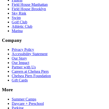
Fitness​​​​‌ ‍ ​‍​‍‌‍ ‌ ​‍‌‍‍‌‌‍‌ ‌‍‍‌‌‍ ‍​‍​‍​ ‍‍​‍​‍‌ ​ ‌‍​‌‌‍ ‍‌‍‍‌‌ ‌​‌ ‍‌​‍ ‍‌‍‍‌‌‍ ​‍​‍​‍ ​​‍​‍‌‍‍​‌ ​‍‌‍‌‌‌‍‌‍​‍​‍​ ‍‍​‍​‍‌‍‍​‌ ‌​‌ ‌​‌ ​​‌ ​ ​ ‍‍​‍ ​‍ ‌‍​ ‌‍‍​‌‍‌‌‌‍ ​‌ ​ ‌‍‌‌‌‍​‌‌ ​​‌‍‍‌‌‍‌‌‌ ​‍‌ ​ ​‍ ‍‌ ​ ‌‍​‌‌‍ ‍‌‍‍‌‌ ‌​‌ ‍‌​‍ ‍‌ ​ ‌ ‌​‌ ‌‌‌‍‌​‌‍‍‌‌‍ ​‍ ‌‍‍‌‌‍ ‍‌ ‌​‌‍‌‌‌‍ ‍‌ ‌​​‍ ‌‍‌‌‌‍‌​‌‍‍‌‌ ‌​​‍ ‌‍ ‌‌‍ ‌‍‌​‌‍‌‌​ ‌‌ ​​‌ ​‍‌‍‌‌‌ ​ ‌‍‌‌‌‍ ‍‌ ‌​‌‍​‌‌ ‌​‌‍‍‌‌‍ ‌‍ ‍​ ‍ ‌‍‍‌‌‍‌​​ ‌‌‍‌‍‌‍ ‌‍ ‌ ‌​‌‍‌‌‌ ​‍​ ‍ ‌ ‌​‌ ‍‌‌ ​​‌‍‌‌​ ‌‌‍‌‍‌‍ ‌‍ ‌ ‌​‌‍‌‌‌ ​‍​ ‍ ‌ ​​‌‍​‌‌ ‌​‌‍‍​​ ‌‌‍​ ‌‍ ‌‍ ​‌ ‌‌‌‍ ‌‌‍ ‍‌ ​ ​‍‌‌​ ‌‌‌​​‍‌‌ ‌‍‍ ‌‍‌‌‌ ‍‌​‍‌‌​ ​ ‌​‌​​‍‌‌​ ​ ‌​‌​​‍‌‌​ ​‍​ ​‍‌‍‌‌‌‍​‍​ ​‍​ ‍​‌‍​ ​ ‌‌‌‍​ ‌‍​ ‌‍‌‌‌‍​‍‌‍​‌​ ​‌​‍‌‌​ ​‍​ ​‍​‍‌‌​ ‌‌‌​‌​​‍ ‍‌‍ ​‌‍‍‌‌‍ ‍‌‍‍ ‌ ​ ​‍‌‌​ ‌‌‌​​‍‌‌ ‌‍‍ ‌‍‌‌‌ ‍‌​‍‌‌​ ​ ‌​‌​​‍‌‌​ ​ ‌​‌​​‍‌‌​ ​‍​ ​‍​ ​‍​ ​ ​ ​ ‌‍​ ‌‍‌‌​ ‍​​ ‌‍​ ​‌​ ‌​‌‍​‌‌‍​ ​ ‍‌​‍‌‌​ ​‍​ ​‍​‍‌‌​ ‌‌‌​‌​​‍ ‍‌‍ ‍‌‍​‌‌‍ ‌‌‍‌‌​ ‌‍​‍‌‍​‌‌ ​ ‌‍‌‌‌‌‌‌‌ ​‍‌‍ ​​ ‌‌‍‍​‌ ‌​‌ ‌​‌ ​​‌ ​ ​‍‌‌​ ​ ‌​​‌​‍‌‌​ ​‍‌​‌‍​‍‌‌​ ​‍‌​‌‍‌‍​ ‌‍‍​‌‍‌‌‌‍ ​‌ ​ ‌‍‌‌‌‍​‌‌ ​​‌‍‍‌‌‍‌‌‌ ​‍‌ ​ ​‍ ‍‌ ​ ‌‍​‌‌‍ ‍‌‍‍‌‌ ‌​‌ ‍‌​‍ ‍‌ ​ ‌ ‌​‌ ‌‌‌‍‌​‌‍‍‌‌‍ ​‍‌‍‌‍‍‌‌‍‌​​ ‌‌‍‌‍‌‍ ‌‍ ‌ ‌​‌‍‌‌‌ ​‍​‍‌‍‌ ‌​‌ ‍‌‌ ​​‌‍‌‌​ ‌‌‍‌‍‌‍ ‌‍ ‌ ‌​‌‍‌‌‌ ​‍​‍‌‍‌ ​​‌‍​‌‌ ‌​‌‍‍​​ ‌‌‍​ ‌‍ ‌‍ ​‌ ‌‌‌‍ ‌‌‍ ‍‌ ​ ​‍‌‌​ ‌‌‌​​‍‌‌ ‌‍‍ ‌‍‌‌‌ ‍‌​‍‌‌​ ​ ‌​‌​​‍‌‌​ ​ ‌​‌​​‍‌‌​ ​‍​ ​‍‌‍‌‌‌‍​‍​ ​‍​ ‍​‌‍​ ​ ‌‌‌‍​ ‌‍​ ‌‍‌‌‌‍​‍‌‍​‌​ ​‌​‍‌‌​ ​‍​ ​‍​‍‌‌​ ‌‌‌​‌​​‍ ‍‌‍ ​‌‍‍‌‌‍ ‍‌‍‍ ‌ ​ ​‍‌‌​ ‌‌‌​​‍‌‌ ‌‍‍ ‌‍‌‌‌ ‍‌​‍‌‌​ ​ ‌​‌​​‍‌‌​ ​ ‌​‌​​‍‌‌​ ​‍​ ​‍​ ​‍​ ​ ​ ​ ‌‍​ ‌‍‌‌​ ‍​​ ‌‍​ ​‌​ ‌​‌‍​‌‌‍​ ​ ‍‌​‍‌‌​ ​‍​ ​‍​‍‌‌​ ‌‌‌​‌​​‍ ‍‌‍ ‍‌‍​‌‌‍ ‌‌‍‌‌​‍‌‍‌ ​​‌‍‌‌‌ ​‍‌ ​ ‌ ​​‌‍‌‌‌‍​ ‌ ‌​‌‍‍‌‌ ‌‍‌‍‌‌​ ‌‌ ​​‌ ‌‌‌‍​‍‌‍ ​‌‍‍‌‌ ​ ‌‍‍​‌‍‌‌‌‍‌​​‍​‍‌ ‌
Field House Manhattan​​​​‌ ‍ ​‍​‍‌‍ ‌ ​‍‌‍‍‌‌‍‌ ‌‍‍‌‌‍ ‍​‍​‍​ ‍‍​‍​‍‌ ​ ‌‍​‌‌‍ ‍‌‍‍‌‌ ‌​‌ ‍‌​‍ ‍‌‍‍‌‌‍ ​‍​‍​‍ ​​‍​‍‌‍‍​‌ ​‍‌‍‌‌‌‍‌‍​‍​‍​ ‍‍​‍​‍‌‍‍​‌ ‌​‌ ‌​‌ ​​‌ ​ ​ ‍‍​‍ ​‍ ‌‍​ ‌‍‍​‌‍‌‌‌‍ ​‌ ​ ‌‍‌‌‌‍​‌‌ ​​‌‍‍‌‌‍‌‌‌ ​‍‌ ​ ​‍ ‍‌ ​ ‌‍​‌‌‍ ‍‌‍‍‌‌ ‌​‌ ‍‌​‍ ‍‌ ​ ‌ ‌​‌ ‌‌‌‍‌​‌‍‍‌‌‍ ​‍ ‌‍‍‌‌‍ ‍‌ ‌​‌‍‌‌‌‍ ‍‌ ‌​​‍ ‌‍‌‌‌‍‌​‌‍‍‌‌ ‌​​‍ ‌‍ ‌‌‍ ‌‍‌​‌‍‌‌​ ‌‌ ​​‌ ​‍‌‍‌‌‌ ​ ‌‍‌‌‌‍ ‍‌ ‌​‌‍​‌‌ ‌​‌‍‍‌‌‍ ‌‍ ‍​ ‍ ‌‍‍‌‌‍‌​​ ‌‌‍‌‍‌‍ ‌‍ ‌ ‌​‌‍‌‌‌ ​‍​ ‍ ‌ ‌​‌ ‍‌‌ ​​‌‍‌‌​ ‌‌‍‌‍‌‍ ‌‍ ‌ ‌​‌‍‌‌‌ ​‍​ ‍ ‌ ​​‌‍​‌‌ ‌​‌‍‍​​ ‌‌‍​ ‌‍ ‌‍ ​‌ ‌‌‌‍ ‌‌‍ ‍‌ ​ ​‍‌‌​ ‌‌‌​​‍‌‌ ‌‍‍ ‌‍‌‌‌ ‍‌​‍‌‌​ ​ ‌​‌​​‍‌‌​ ​ ‌​‌​​‍‌‌​ ​‍​ ​‍‌‍‌‌‌‍​‍​ ​‍​ ‍​‌‍​ ​ ‌‌‌‍​ ‌‍​ ‌‍‌‌‌‍​‍‌‍​‌​ ​‌​‍‌‌​ ​‍​ ​‍​‍‌‌​ ‌‌‌​‌​​‍ ‍‌‍ ​‌‍‍‌‌‍ ‍‌‍‍ ‌ ​ ​‍‌‌​ ‌‌‌​​‍‌‌ ‌‍‍ ‌‍‌‌‌ ‍‌​‍‌‌​ ​ ‌​‌​​‍‌‌​ ​ ‌​‌​​‍‌‌​ ​‍​ ​‍​ ​‌​ ​ ​ ​‌‌‍​‍​ ​​​ ​‌‌‍​‌​ ‌ ​ ​‍​ ​‍​ ‌‍​ ‌​​‍‌‌​ ​‍​ ​‍​‍‌‌​ ‌‌‌​‌​​‍ ‍‌‍ ‍‌‍​‌‌‍ ‌‌‍‌‌​ ‌‍​‍‌‍​‌‌ ​ ‌‍‌‌‌‌‌‌‌ ​‍‌‍ ​​ ‌‌‍‍​‌ ‌​‌ ‌​‌ ​​‌ ​ ​‍‌‌​ ​ ‌​​‌​‍‌‌​ ​‍‌​‌‍​‍‌‌​ ​‍‌​‌‍‌‍​ ‌‍‍​‌‍‌‌‌‍ ​‌ ​ ‌‍‌‌‌‍​‌‌ ​​‌‍‍‌‌‍‌‌‌ ​‍‌ ​ ​‍ ‍‌ ​ ‌‍​‌‌‍ ‍‌‍‍‌‌ ‌​‌ ‍‌​‍ ‍‌ ​ ‌ ‌​‌ ‌‌‌‍‌​‌‍‍‌‌‍ ​‍‌‍‌‍‍‌‌‍‌​​ ‌‌‍‌‍‌‍ ‌‍ ‌ ‌​‌‍‌‌‌ ​‍​‍‌‍‌ ‌​‌ ‍‌‌ ​​‌‍‌‌​ ‌‌‍‌‍‌‍ ‌‍ ‌ ‌​‌‍‌‌‌ ​‍​‍‌‍‌ ​​‌‍​‌‌ ‌​‌‍‍​​ ‌‌‍​ ‌‍ ‌‍ ​‌ ‌‌‌‍ ‌‌‍ ‍‌ ​ ​‍‌‌​ ‌‌‌​​‍‌‌ ‌‍‍ ‌‍‌‌‌ ‍‌​‍‌‌​ ​ ‌​‌​​‍‌‌​ ​ ‌​‌​​‍‌‌​ ​‍​ ​‍‌‍‌‌‌‍​‍​ ​‍​ ‍​‌‍​ ​ ‌‌‌‍​ ‌‍​ ‌‍‌‌‌‍​‍‌‍​‌​ ​‌​‍‌‌​ ​‍​ ​‍​‍‌‌​ ‌‌‌​‌​​‍ ‍‌‍ ​‌‍‍‌‌‍ ‍‌‍‍ ‌ ​ ​‍‌‌​ ‌‌‌​​‍‌‌ ‌‍‍ ‌‍‌‌‌ ‍‌​‍‌‌​ ​ ‌​‌​​‍‌‌​ ​ ‌​‌​​‍‌‌​ ​‍​ ​‍​ ​‌​ ​ ​ ​‌‌‍​‍​ ​​​ ​‌‌‍​‌​ ‌ ​ ​‍​ ​‍​ ‌‍​ ‌​​‍‌‌​ ​‍​ ​‍​‍‌‌​ ‌‌‌​‌​​‍ ‍‌‍ ‍‌‍​‌‌‍ ‌‌‍‌‌​‍‌‍‌ ​​‌‍‌‌‌ ​‍‌ ​ ‌ ​​‌‍‌‌‌‍​ ‌ ‌​‌‍‍‌‌ ‌‍‌‍‌‌​ ‌‌ ​​‌ ‌‌‌‍​‍‌‍ ​‌‍‍‌‌ ​ ‌‍‍​‌‍‌‌‌‍‌​​‍​‍‌ ‌
Field House Brooklyn​​​​‌ ‍ ​‍​‍‌‍ ‌ ​‍‌‍‍‌‌‍‌ ‌‍‍‌‌‍ ‍​‍​‍​ ‍‍​‍​‍‌ ​ ‌‍​‌‌‍ ‍‌‍‍‌‌ ‌​‌ ‍‌​‍ ‍‌‍‍‌‌‍ ​‍​‍​‍ ​​‍​‍‌‍‍​‌ ​‍‌‍‌‌‌‍‌‍​‍​‍​ ‍‍​‍​‍‌‍‍​‌ ‌​‌ ‌​‌ ​​‌ ​ ​ ‍‍​‍ ​‍ ‌‍​ ‌‍‍​‌‍‌‌‌‍ ​‌ ​ ‌‍‌‌‌‍​‌‌ ​​‌‍‍‌‌‍‌‌‌ ​‍‌ ​ ​‍ ‍‌ ​ ‌‍​‌‌‍ ‍‌‍‍‌‌ ‌​‌ ‍‌​‍ ‍‌ ​ ‌ ‌​‌ ‌‌‌‍‌​‌‍‍‌‌‍ ​‍ ‌‍‍‌‌‍ ‍‌ ‌​‌‍‌‌‌‍ ‍‌ ‌​​‍ ‌‍‌‌‌‍‌​‌‍‍‌‌ ‌​​‍ ‌‍ ‌‌‍ ‌‍‌​‌‍‌‌​ ‌‌ ​​‌ ​‍‌‍‌‌‌ ​ ‌‍‌‌‌‍ ‍‌ ‌​‌‍​‌‌ ‌​‌‍‍‌‌‍ ‌‍ ‍​ ‍ ‌‍‍‌‌‍‌​​ ‌‌‍‌‍‌‍ ‌‍ ‌ ‌​‌‍‌‌‌ ​‍​ ‍ ‌ ‌​‌ ‍‌‌ ​​‌‍‌‌​ ‌‌‍‌‍‌‍ ‌‍ ‌ ‌​‌‍‌‌‌ ​‍​ ‍ ‌ ​​‌‍​‌‌ ‌​‌‍‍​​ ‌‌‍​ ‌‍ ‌‍ ​‌ ‌‌‌‍ ‌‌‍ ‍‌ ​ ​‍‌‌​ ‌‌‌​​‍‌‌ ‌‍‍ ‌‍‌‌‌ ‍‌​‍‌‌​ ​ ‌​‌​​‍‌‌​ ​ ‌​‌​​‍‌‌​ ​‍​ ​‍‌‍‌‌‌‍​‍​ ​‍​ ‍​‌‍​ ​ ‌‌‌‍​ ‌‍​ ‌‍‌‌‌‍​‍‌‍​‌​ ​‌​‍‌‌​ ​‍​ ​‍​‍‌‌​ ‌‌‌​‌​​‍ ‍‌‍ ​‌‍‍‌‌‍ ‍‌‍‍ ‌ ​ ​‍‌‌​ ‌‌‌​​‍‌‌ ‌‍‍ ‌‍‌‌‌ ‍‌​‍‌‌​ ​ ‌​‌​​‍‌‌​ ​ ‌​‌​​‍‌‌​ ​‍​ ​‍​ ‌‍​ ‍​​ ‌ ‌‍‌​​ ​‌​ ​‍​ ‌‌​ ‌‍​ ​‍​ ​‌‌‍​ ​ ​‌​‍‌‌​ ​‍​ ​‍​‍‌‌​ ‌‌‌​‌​​‍ ‍‌‍ ‍‌‍​‌‌‍ ‌‌‍‌‌​ ‌‍​‍‌‍​‌‌ ​ ‌‍‌‌‌‌‌‌‌ ​‍‌‍ ​​ ‌‌‍‍​‌ ‌​‌ ‌​‌ ​​‌ ​ ​‍‌‌​ ​ ‌​​‌​‍‌‌​ ​‍‌​‌‍​‍‌‌​ ​‍‌​‌‍‌‍​ ‌‍‍​‌‍‌‌‌‍ ​‌ ​ ‌‍‌‌‌‍​‌‌ ​​‌‍‍‌‌‍‌‌‌ ​‍‌ ​ ​‍ ‍‌ ​ ‌‍​‌‌‍ ‍‌‍‍‌‌ ‌​‌ ‍‌​‍ ‍‌ ​ ‌ ‌​‌ ‌‌‌‍‌​‌‍‍‌‌‍ ​‍‌‍‌‍‍‌‌‍‌​​ ‌‌‍‌‍‌‍ ‌‍ ‌ ‌​‌‍‌‌‌ ​‍​‍‌‍‌ ‌​‌ ‍‌‌ ​​‌‍‌‌​ ‌‌‍‌‍‌‍ ‌‍ ‌ ‌​‌‍‌‌‌ ​‍​‍‌‍‌ ​​‌‍​‌‌ ‌​‌‍‍​​ ‌‌‍​ ‌‍ ‌‍ ​‌ ‌‌‌‍ ‌‌‍ ‍‌ ​ ​‍‌‌​ ‌‌‌​​‍‌‌ ‌‍‍ ‌‍‌‌‌ ‍‌​‍‌‌​ ​ ‌​‌​​‍‌‌​ ​ ‌​‌​​‍‌‌​ ​‍​ ​‍‌‍‌‌‌‍​‍​ ​‍​ ‍​‌‍​ ​ ‌‌‌‍​ ‌‍​ ‌‍‌‌‌‍​‍‌‍​‌​ ​‌​‍‌‌​ ​‍​ ​‍​‍‌‌​ ‌‌‌​‌​​‍ ‍‌‍ ​‌‍‍‌‌‍ ‍‌‍‍ ‌ ​ ​‍‌‌​ ‌‌‌​​‍‌‌ ‌‍‍ ‌‍‌‌‌ ‍‌​‍‌‌​ ​ ‌​‌​​‍‌‌​ ​ ‌​‌​​‍‌‌​ ​‍​ ​‍​ ‌‍​ ‍​​ ‌ ‌‍‌​​ ​‌​ ​‍​ ‌‌​ ‌‍​ ​‍​ ​‌‌‍​ ​ ​‌​‍‌‌​ ​‍​ ​‍​‍‌‌​ ‌‌‌​‌​​‍ ‍‌‍ ‍‌‍​‌‌‍ ‌‌‍‌‌​‍‌‍‌ ​​‌‍‌‌‌ ​‍‌ ​ ‌ ​​‌‍‌‌‌‍​ ‌ ‌​‌‍‍‌‌ ‌‍‌‍‌‌​ ‌‌ ​​‌ ‌‌‌‍​‍‌‍ ​‌‍‍‌‌ ​ ‌‍‍​‌‍‌‌‌‍‌​​‍​‍‌ ‌
Sky Rink​​​​‌ ‍ ​‍​‍‌‍ ‌ ​‍‌‍‍‌‌‍‌ ‌‍‍‌‌‍ ‍​‍​‍​ ‍‍​‍​‍‌ ​ ‌‍​‌‌‍ ‍‌‍‍‌‌ ‌​‌ ‍‌​‍ ‍‌‍‍‌‌‍ ​‍​‍​‍ ​​‍​‍‌‍‍​‌ ​‍‌‍‌‌‌‍‌‍​‍​‍​ ‍‍​‍​‍‌‍‍​‌ ‌​‌ ‌​‌ ​​‌ ​ ​ ‍‍​‍ ​‍ ‌‍​ ‌‍‍​‌‍‌‌‌‍ ​‌ ​ ‌‍‌‌‌‍​‌‌ ​​‌‍‍‌‌‍‌‌‌ ​‍‌ ​ ​‍ ‍‌ ​ ‌‍​‌‌‍ ‍‌‍‍‌‌ ‌​‌ ‍‌​‍ ‍‌ ​ ‌ ‌​‌ ‌‌‌‍‌​‌‍‍‌‌‍ ​‍ ‌‍‍‌‌‍ ‍‌ ‌​‌‍‌‌‌‍ ‍‌ ‌​​‍ ‌‍‌‌‌‍‌​‌‍‍‌‌ ‌​​‍ ‌‍ ‌‌‍ ‌‍‌​‌‍‌‌​ ‌‌ ​​‌ ​‍‌‍‌‌‌ ​ ‌‍‌‌‌‍ ‍‌ ‌​‌‍​‌‌ ‌​‌‍‍‌‌‍ ‌‍ ‍​ ‍ ‌‍‍‌‌‍‌​​ ‌‌‍‌‍‌‍ ‌‍ ‌ ‌​‌‍‌‌‌ ​‍​ ‍ ‌ ‌​‌ ‍‌‌ ​​‌‍‌‌​ ‌‌‍‌‍‌‍ ‌‍ ‌ ‌​‌‍‌‌‌ ​‍​ ‍ ‌ ​​‌‍​‌‌ ‌​‌‍‍​​ ‌‌‍​ ‌‍ ‌‍ ​‌ ‌‌‌‍ ‌‌‍ ‍‌ ​ ​‍‌‌​ ‌‌‌​​‍‌‌ ‌‍‍ ‌‍‌‌‌ ‍‌​‍‌‌​ ​ ‌​‌​​‍‌‌​ ​ ‌​‌​​‍‌‌​ ​‍​ ​‍‌‍‌‌‌‍​‍​ ​‍​ ‍​‌‍​ ​ ‌‌‌‍​ ‌‍​ ‌‍‌‌‌‍​‍‌‍​‌​ ​‌​‍‌‌​ ​‍​ ​‍​‍‌‌​ ‌‌‌​‌​​‍ ‍‌‍ ​‌‍‍‌‌‍ ‍‌‍‍ ‌ ​ ​‍‌‌​ ‌‌‌​​‍‌‌ ‌‍‍ ‌‍‌‌‌ ‍‌​‍‌‌​ ​ ‌​‌​​‍‌‌​ ​ ‌​‌​​‍‌‌​ ​‍​ ​‍​ ‌​​ ‌ ‌‍‌‍‌‍‌‍​ ​​​ ‌‍​ ‌‌​ ‌​‌‍‌​‌‍‌​​ ​‌‌‍​‍​‍‌‌​ ​‍​ ​‍​‍‌‌​ ‌‌‌​‌​​‍ ‍‌‍ ‍‌‍​‌‌‍ ‌‌‍‌‌​ ‌‍​‍‌‍​‌‌ ​ ‌‍‌‌‌‌‌‌‌ ​‍‌‍ ​​ ‌‌‍‍​‌ ‌​‌ ‌​‌ ​​‌ ​ ​‍‌‌​ ​ ‌​​‌​‍‌‌​ ​‍‌​‌‍​‍‌‌​ ​‍‌​‌‍‌‍​ ‌‍‍​‌‍‌‌‌‍ ​‌ ​ ‌‍‌‌‌‍​‌‌ ​​‌‍‍‌‌‍‌‌‌ ​‍‌ ​ ​‍ ‍‌ ​ ‌‍​‌‌‍ ‍‌‍‍‌‌ ‌​‌ ‍‌​‍ ‍‌ ​ ‌ ‌​‌ ‌‌‌‍‌​‌‍‍‌‌‍ ​‍‌‍‌‍‍‌‌‍‌​​ ‌‌‍‌‍‌‍ ‌‍ ‌ ‌​‌‍‌‌‌ ​‍​‍‌‍‌ ‌​‌ ‍‌‌ ​​‌‍‌‌​ ‌‌‍‌‍‌‍ ‌‍ ‌ ‌​‌‍‌‌‌ ​‍​‍‌‍‌ ​​‌‍​‌‌ ‌​‌‍‍​​ ‌‌‍​ ‌‍ ‌‍ ​‌ ‌‌‌‍ ‌‌‍ ‍‌ ​ ​‍‌‌​ ‌‌‌​​‍‌‌ ‌‍‍ ‌‍‌‌‌ ‍‌​‍‌‌​ ​ ‌​‌​​‍‌‌​ ​ ‌​‌​​‍‌‌​ ​‍​ ​‍‌‍‌‌‌‍​‍​ ​‍​ ‍​‌‍​ ​ ‌‌‌‍​ ‌‍​ ‌‍‌‌‌‍​‍‌‍​‌​ ​‌​‍‌‌​ ​‍​ ​‍​‍‌‌​ ‌‌‌​‌​​‍ ‍‌‍ ​‌‍‍‌‌‍ ‍‌‍‍ ‌ ​ ​‍‌‌​ ‌‌‌​​‍‌‌ ‌‍‍ ‌‍‌‌‌ ‍‌​‍‌‌​ ​ ‌​‌​​‍‌‌​ ​ ‌​‌​​‍‌‌​ ​‍​ ​‍​ ‌​​ ‌ ‌‍‌‍‌‍‌‍​ ​​​ ‌‍​ ‌‌​ ‌​‌‍‌​‌‍‌​​ ​‌‌‍​‍​‍‌‌​ ​‍​ ​‍​‍‌‌​ ‌‌‌​‌​​‍ ‍‌‍ ‍‌‍​‌‌‍ ‌‌‍‌‌​‍‌‍‌ ​​‌‍‌‌‌ ​‍‌ ​ ‌ ​​‌‍‌‌‌‍​ ‌ ‌​‌‍‍‌‌ ‌‍‌‍‌‌​ ‌‌ ​​‌ ‌‌‌‍​‍‌‍ ​‌‍‍‌‌ ​ ‌‍‍​‌‍‌‌‌‍‌​​‍​‍‌ ‌
Swim​​​​‌ ‍ ​‍​‍‌‍ ‌ ​‍‌‍‍‌‌‍‌ ‌‍‍‌‌‍ ‍​‍​‍​ ‍‍​‍​‍‌ ​ ‌‍​‌‌‍ ‍‌‍‍‌‌ ‌​‌ ‍‌​‍ ‍‌‍‍‌‌‍ ​‍​‍​‍ ​​‍​‍‌‍‍​‌ ​‍‌‍‌‌‌‍‌‍​‍​‍​ ‍‍​‍​‍‌‍‍​‌ ‌​‌ ‌​‌ ​​‌ ​ ​ ‍‍​‍ ​‍ ‌‍​ ‌‍‍​‌‍‌‌‌‍ ​‌ ​ ‌‍‌‌‌‍​‌‌ ​​‌‍‍‌‌‍‌‌‌ ​‍‌ ​ ​‍ ‍‌ ​ ‌‍​‌‌‍ ‍‌‍‍‌‌ ‌​‌ ‍‌​‍ ‍‌ ​ ‌ ‌​‌ ‌‌‌‍‌​‌‍‍‌‌‍ ​‍ ‌‍‍‌‌‍ ‍‌ ‌​‌‍‌‌‌‍ ‍‌ ‌​​‍ ‌‍‌‌‌‍‌​‌‍‍‌‌ ‌​​‍ ‌‍ ‌‌‍ ‌‍‌​‌‍‌‌​ ‌‌ ​​‌ ​‍‌‍‌‌‌ ​ ‌‍‌‌‌‍ ‍‌ ‌​‌‍​‌‌ ‌​‌‍‍‌‌‍ ‌‍ ‍​ ‍ ‌‍‍‌‌‍‌​​ ‌‌‍‌‍‌‍ ‌‍ ‌ ‌​‌‍‌‌‌ ​‍​ ‍ ‌ ‌​‌ ‍‌‌ ​​‌‍‌‌​ ‌‌‍‌‍‌‍ ‌‍ ‌ ‌​‌‍‌‌‌ ​‍​ ‍ ‌ ​​‌‍​‌‌ ‌​‌‍‍​​ ‌‌‍​ ‌‍ ‌‍ ​‌ ‌‌‌‍ ‌‌‍ ‍‌ ​ ​‍‌‌​ ‌‌‌​​‍‌‌ ‌‍‍ ‌‍‌‌‌ ‍‌​‍‌‌​ ​ ‌​‌​​‍‌‌​ ​ ‌​‌​​‍‌‌​ ​‍​ ​‍‌‍‌‌‌‍​‍​ ​‍​ ‍​‌‍​ ​ ‌‌‌‍​ ‌‍​ ‌‍‌‌‌‍​‍‌‍​‌​ ​‌​‍‌‌​ ​‍​ ​‍​‍‌‌​ ‌‌‌​‌​​‍ ‍‌‍ ​‌‍‍‌‌‍ ‍‌‍‍ ‌ ​ ​‍‌‌​ ‌‌‌​​‍‌‌ ‌‍‍ ‌‍‌‌‌ ‍‌​‍‌‌​ ​ ‌​‌​​‍‌‌​ ​ ‌​‌​​‍‌‌​ ​‍​ ​‍‌‍‌‍‌‍‌‍​ ​​​ ‌‌​ ‌‌​ ‌​​ ​‍‌‍​ ​ ​‌​ ​ ‌‍​ ‌‍​‌‌‍​ ‌‍‌‌​ ‌‍​ ​‌​ ​ ‌‍​ ‌‍​‍​ ‌​​ ‍​‌‍‌​​ ‍​​ ‌‍​ ‌‌‌‍​‍​ ‌​​ ‌​​ ​‌​ ‍‌​ ‍‌‌‍​ ​‍‌‌​ ​‍​ ​‍​‍‌‌​ ‌‌‌​‌​​‍ ‍‌‍ ‍‌‍​‌‌‍ ‌‌‍‌‌​ ‌‍​‍‌‍​‌‌ ​ ‌‍‌‌‌‌‌‌‌ ​‍‌‍ ​​ ‌‌‍‍​‌ ‌​‌ ‌​‌ ​​‌ ​ ​‍‌‌​ ​ ‌​​‌​‍‌‌​ ​‍‌​‌‍​‍‌‌​ ​‍‌​‌‍‌‍​ ‌‍‍​‌‍‌‌‌‍ ​‌ ​ ‌‍‌‌‌‍​‌‌ ​​‌‍‍‌‌‍‌‌‌ ​‍‌ ​ ​‍ ‍‌ ​ ‌‍​‌‌‍ ‍‌‍‍‌‌ ‌​‌ ‍‌​‍ ‍‌ ​ ‌ ‌​‌ ‌‌‌‍‌​‌‍‍‌‌‍ ​‍‌‍‌‍‍‌‌‍‌​​ ‌‌‍‌‍‌‍ ‌‍ ‌ ‌​‌‍‌‌‌ ​‍​‍‌‍‌ ‌​‌ ‍‌‌ ​​‌‍‌‌​ ‌‌‍‌‍‌‍ ‌‍ ‌ ‌​‌‍‌‌‌ ​‍​‍‌‍‌ ​​‌‍​‌‌ ‌​‌‍‍​​ ‌‌‍​ ‌‍ ‌‍ ​‌ ‌‌‌‍ ‌‌‍ ‍‌ ​ ​‍‌‌​ ‌‌‌​​‍‌‌ ‌‍‍ ‌‍‌‌‌ ‍‌​‍‌‌​ ​ ‌​‌​​‍‌‌​ ​ ‌​‌​​‍‌‌​ ​‍​ ​‍‌‍‌‌‌‍​‍​ ​‍​ ‍​‌‍​ ​ ‌‌‌‍​ ‌‍​ ‌‍‌‌‌‍​‍‌‍​‌​ ​‌​‍‌‌​ ​‍​ ​‍​‍‌‌​ ‌‌‌​‌​​‍ ‍‌‍ ​‌‍‍‌‌‍ ‍‌‍‍ ‌ ​ ​‍‌‌​ ‌‌‌​​‍‌‌ ‌‍‍ ‌‍‌‌‌ ‍‌​‍‌‌​ ​ ‌​‌​​‍‌‌​ ​ ‌​‌​​‍‌‌​ ​‍​ ​‍‌‍‌‍‌‍‌‍​ ​​​ ‌‌​ ‌‌​ ‌​​ ​‍‌‍​ ​ ​‌​ ​ ‌‍​ ‌‍​‌‌‍​ ‌‍‌‌​ ‌‍​ ​‌​ ​ ‌‍​ ‌‍​‍​ ‌​​ ‍​‌‍‌​​ ‍​​ ‌‍​ ‌‌‌‍​‍​ ‌​​ ‌​​ ​‌​ ‍‌​ ‍‌‌‍​ ​‍‌‌​ ​‍​ ​‍​‍‌‌​ ‌‌‌​‌​​‍ ‍‌‍ ‍‌‍​‌‌‍ ‌‌‍‌‌​‍‌‍‌ ​​‌‍‌‌‌ ​‍‌ ​ ‌ ​​‌‍‌‌‌‍​ ‌ ‌​‌‍‍‌‌ ‌‍‌‍‌‌​ ‌‌ ​​‌ ‌‌‌‍​‍‌‍ ​‌‍‍‌‌ ​ ‌‍‍​‌‍‌‌‌‍‌​​‍​‍‌ ‌
Golf Club​​​​‌ ‍ ​‍​‍‌‍ ‌ ​‍‌‍‍‌‌‍‌ ‌‍‍‌‌‍ ‍​‍​‍​ ‍‍​‍​‍‌ ​ ‌‍​‌‌‍ ‍‌‍‍‌‌ ‌​‌ ‍‌​‍ ‍‌‍‍‌‌‍ ​‍​‍​‍ ​​‍​‍‌‍‍​‌ ​‍‌‍‌‌‌‍‌‍​‍​‍​ ‍‍​‍​‍‌‍‍​‌ ‌​‌ ‌​‌ ​​‌ ​ ​ ‍‍​‍ ​‍ ‌‍​ ‌‍‍​‌‍‌‌‌‍ ​‌ ​ ‌‍‌‌‌‍​‌‌ ​​‌‍‍‌‌‍‌‌‌ ​‍‌ ​ ​‍ ‍‌ ​ ‌‍​‌‌‍ ‍‌‍‍‌‌ ‌​‌ ‍‌​‍ ‍‌ ​ ‌ ‌​‌ ‌‌‌‍‌​‌‍‍‌‌‍ ​‍ ‌‍‍‌‌‍ ‍‌ ‌​‌‍‌‌‌‍ ‍‌ ‌​​‍ ‌‍‌‌‌‍‌​‌‍‍‌‌ ‌​​‍ ‌‍ ‌‌‍ ‌‍‌​‌‍‌‌​ ‌‌ ​​‌ ​‍‌‍‌‌‌ ​ ‌‍‌‌‌‍ ‍‌ ‌​‌‍​‌‌ ‌​‌‍‍‌‌‍ ‌‍ ‍​ ‍ ‌‍‍‌‌‍‌​​ ‌‌‍‌‍‌‍ ‌‍ ‌ ‌​‌‍‌‌‌ ​‍​ ‍ ‌ ‌​‌ ‍‌‌ ​​‌‍‌‌​ ‌‌‍‌‍‌‍ ‌‍ ‌ ‌​‌‍‌‌‌ ​‍​ ‍ ‌ ​​‌‍​‌‌ ‌​‌‍‍​​ ‌‌‍​ ‌‍ ‌‍ ​‌ ‌‌‌‍ ‌‌‍ ‍‌ ​ ​‍‌‌​ ‌‌‌​​‍‌‌ ‌‍‍ ‌‍‌‌‌ ‍‌​‍‌‌​ ​ ‌​‌​​‍‌‌​ ​ ‌​‌​​‍‌‌​ ​‍​ ​‍‌‍‌‌‌‍​‍​ ​‍​ ‍​‌‍​ ​ ‌‌‌‍​ ‌‍​ ‌‍‌‌‌‍​‍‌‍​‌​ ​‌​‍‌‌​ ​‍​ ​‍​‍‌‌​ ‌‌‌​‌​​‍ ‍‌‍ ​‌‍‍‌‌‍ ‍‌‍‍ ‌ ​ ​‍‌‌​ ‌‌‌​​‍‌‌ ‌‍‍ ‌‍‌‌‌ ‍‌​‍‌‌​ ​ ‌​‌​​‍‌‌​ ​ ‌​‌​​‍‌‌​ ​‍​ ​‍​ ‌​‌‍‌‌​ ‌‍‌‍‌​​ ​‍​ ‌‍​ ​‍‌‍‌‍‌‍​‌‌‍​ ‌‍​ ‌‍​ ​‍‌‌​ ​‍​ ​‍​‍‌‌​ ‌‌‌​‌​​‍ ‍‌‍ ‍‌‍​‌‌‍ ‌‌‍‌‌​ ‌‍​‍‌‍​‌‌ ​ ‌‍‌‌‌‌‌‌‌ ​‍‌‍ ​​ ‌‌‍‍​‌ ‌​‌ ‌​‌ ​​‌ ​ ​‍‌‌​ ​ ‌​​‌​‍‌‌​ ​‍‌​‌‍​‍‌‌​ ​‍‌​‌‍‌‍​ ‌‍‍​‌‍‌‌‌‍ ​‌ ​ ‌‍‌‌‌‍​‌‌ ​​‌‍‍‌‌‍‌‌‌ ​‍‌ ​ ​‍ ‍‌ ​ ‌‍​‌‌‍ ‍‌‍‍‌‌ ‌​‌ ‍‌​‍ ‍‌ ​ ‌ ‌​‌ ‌‌‌‍‌​‌‍‍‌‌‍ ​‍‌‍‌‍‍‌‌‍‌​​ ‌‌‍‌‍‌‍ ‌‍ ‌ ‌​‌‍‌‌‌ ​‍​‍‌‍‌ ‌​‌ ‍‌‌ ​​‌‍‌‌​ ‌‌‍‌‍‌‍ ‌‍ ‌ ‌​‌‍‌‌‌ ​‍​‍‌‍‌ ​​‌‍​‌‌ ‌​‌‍‍​​ ‌‌‍​ ‌‍ ‌‍ ​‌ ‌‌‌‍ ‌‌‍ ‍‌ ​ ​‍‌‌​ ‌‌‌​​‍‌‌ ‌‍‍ ‌‍‌‌‌ ‍‌​‍‌‌​ ​ ‌​‌​​‍‌‌​ ​ ‌​‌​​‍‌‌​ ​‍​ ​‍‌‍‌‌‌‍​‍​ ​‍​ ‍​‌‍​ ​ ‌‌‌‍​ ‌‍​ ‌‍‌‌‌‍​‍‌‍​‌​ ​‌​‍‌‌​ ​‍​ ​‍​‍‌‌​ ‌‌‌​‌​​‍ ‍‌‍ ​‌‍‍‌‌‍ ‍‌‍‍ ‌ ​ ​‍‌‌​ ‌‌‌​​‍‌‌ ‌‍‍ ‌‍‌‌‌ ‍‌​‍‌‌​ ​ ‌​‌​​‍‌‌​ ​ ‌​‌​​‍‌‌​ ​‍​ ​‍​ ‌​‌‍‌‌​ ‌‍‌‍‌​​ ​‍​ ‌‍​ ​‍‌‍‌‍‌‍​‌‌‍​ ‌‍​ ‌‍​ ​‍‌‌​ ​‍​ ​‍​‍‌‌​ ‌‌‌​‌​​‍ ‍‌‍ ‍‌‍​‌‌‍ ‌‌‍‌‌​‍‌‍‌ ​​‌‍‌‌‌ ​‍‌ ​ ‌ ​​‌‍‌‌‌‍​ ‌ ‌​‌‍‍‌‌ ‌‍‌‍‌‌​ ‌‌ ​​‌ ‌‌‌‍​‍‌‍ ​‌‍‍‌‌ ​ ‌‍‍​‌‍‌‌‌‍‌​​‍​‍‌ ‌
Athletic Club​​​​‌ ‍ ​‍​‍‌‍ ‌ ​‍‌‍‍‌‌‍‌ ‌‍‍‌‌‍ ‍​‍​‍​ ‍‍​‍​‍‌ ​ ‌‍​‌‌‍ ‍‌‍‍‌‌ ‌​‌ ‍‌​‍ ‍‌‍‍‌‌‍ ​‍​‍​‍ ​​‍​‍‌‍‍​‌ ​‍‌‍‌‌‌‍‌‍​‍​‍​ ‍‍​‍​‍‌‍‍​‌ ‌​‌ ‌​‌ ​​‌ ​ ​ ‍‍​‍ ​‍ ‌‍​ ‌‍‍​‌‍‌‌‌‍ ​‌ ​ ‌‍‌‌‌‍​‌‌ ​​‌‍‍‌‌‍‌‌‌ ​‍‌ ​ ​‍ ‍‌ ​ ‌‍​‌‌‍ ‍‌‍‍‌‌ ‌​‌ ‍‌​‍ ‍‌ ​ ‌ ‌​‌ ‌‌‌‍‌​‌‍‍‌‌‍ ​‍ ‌‍‍‌‌‍ ‍‌ ‌​‌‍‌‌‌‍ ‍‌ ‌​​‍ ‌‍‌‌‌‍‌​‌‍‍‌‌ ‌​​‍ ‌‍ ‌‌‍ ‌‍‌​‌‍‌‌​ ‌‌ ​​‌ ​‍‌‍‌‌‌ ​ ‌‍‌‌‌‍ ‍‌ ‌​‌‍​‌‌ ‌​‌‍‍‌‌‍ ‌‍ ‍​ ‍ ‌‍‍‌‌‍‌​​ ‌‌‍‌‍‌‍ ‌‍ ‌ ‌​‌‍‌‌‌ ​‍​ ‍ ‌ ‌​‌ ‍‌‌ ​​‌‍‌‌​ ‌‌‍‌‍‌‍ ‌‍ ‌ ‌​‌‍‌‌‌ ​‍​ ‍ ‌ ​​‌‍​‌‌ ‌​‌‍‍​​ ‌‌‍​ ‌‍ ‌‍ ​‌ ‌‌‌‍ ‌‌‍ ‍‌ ​ ​‍‌‌​ ‌‌‌​​‍‌‌ ‌‍‍ ‌‍‌‌‌ ‍‌​‍‌‌​ ​ ‌​‌​​‍‌‌​ ​ ‌​‌​​‍‌‌​ ​‍​ ​‍‌‍‌‌‌‍​‍​ ​‍​ ‍​‌‍​ ​ ‌‌‌‍​ ‌‍​ ‌‍‌‌‌‍​‍‌‍​‌​ ​‌​‍‌‌​ ​‍​ ​‍​‍‌‌​ ‌‌‌​‌​​‍ ‍‌‍ ​‌‍‍‌‌‍ ‍‌‍‍ ‌ ​ ​‍‌‌​ ‌‌‌​​‍‌‌ ‌‍‍ ‌‍‌‌‌ ‍‌​‍‌‌​ ​ ‌​‌​​‍‌‌​ ​ ‌​‌​​‍‌‌​ ​‍​ ​‍​ ‍​‌‍​‌​ ​ ​ ‌​‌‍​‌​ ‌ ‌‍‌​‌‍​‌​ ​ ​ ‍​‌‍‌‌‌‍​ ​‍‌‌​ ​‍​ ​‍​‍‌‌​ ‌‌‌​‌​​‍ ‍‌‍ ‍‌‍​‌‌‍ ‌‌‍‌‌​ ‌‍​‍‌‍​‌‌ ​ ‌‍‌‌‌‌‌‌‌ ​‍‌‍ ​​ ‌‌‍‍​‌ ‌​‌ ‌​‌ ​​‌ ​ ​‍‌‌​ ​ ‌​​‌​‍‌‌​ ​‍‌​‌‍​‍‌‌​ ​‍‌​‌‍‌‍​ ‌‍‍​‌‍‌‌‌‍ ​‌ ​ ‌‍‌‌‌‍​‌‌ ​​‌‍‍‌‌‍‌‌‌ ​‍‌ ​ ​‍ ‍‌ ​ ‌‍​‌‌‍ ‍‌‍‍‌‌ ‌​‌ ‍‌​‍ ‍‌ ​ ‌ ‌​‌ ‌‌‌‍‌​‌‍‍‌‌‍ ​‍‌‍‌‍‍‌‌‍‌​​ ‌‌‍‌‍‌‍ ‌‍ ‌ ‌​‌‍‌‌‌ ​‍​‍‌‍‌ ‌​‌ ‍‌‌ ​​‌‍‌‌​ ‌‌‍‌‍‌‍ ‌‍ ‌ ‌​‌‍‌‌‌ ​‍​‍‌‍‌ ​​‌‍​‌‌ ‌​‌‍‍​​ ‌‌‍​ ‌‍ ‌‍ ​‌ ‌‌‌‍ ‌‌‍ ‍‌ ​ ​‍‌‌​ ‌‌‌​​‍‌‌ ‌‍‍ ‌‍‌‌‌ ‍‌​‍‌‌​ ​ ‌​‌​​‍‌‌​ ​ ‌​‌​​‍‌‌​ ​‍​ ​‍‌‍‌‌‌‍​‍​ ​‍​ ‍​‌‍​ ​ ‌‌‌‍​ ‌‍​ ‌‍‌‌‌‍​‍‌‍​‌​ ​‌​‍‌‌​ ​‍​ ​‍​‍‌‌​ ‌‌‌​‌​​‍ ‍‌‍ ​‌‍‍‌‌‍ ‍‌‍‍ ‌ ​ ​‍‌‌​ ‌‌‌​​‍‌‌ ‌‍‍ ‌‍‌‌‌ ‍‌​‍‌‌​ ​ ‌​‌​​‍‌‌​ ​ ‌​‌​​‍‌‌​ ​‍​ ​‍​ ‍​‌‍​‌​ ​ ​ ‌​‌‍​‌​ ‌ ‌‍‌​‌‍​‌​ ​ ​ ‍​‌‍‌‌‌‍​ ​‍‌‌​ ​‍​ ​‍​‍‌‌​ ‌‌‌​‌​​‍ ‍‌‍ ‍‌‍​‌‌‍ ‌‌‍‌‌​‍‌‍‌ ​​‌‍‌‌‌ ​‍‌ ​ ‌ ​​‌‍‌‌‌‍​ ‌ ‌​‌‍‍‌‌ ‌‍‌‍‌‌​ ‌‌ ​​‌ ‌‌‌‍​‍‌‍ ​‌‍‍‌‌ ​ ‌‍‍​‌‍‌‌‌‍‌​​‍​‍‌ ‌
Marina​​​​‌ ‍ ​‍​‍‌‍ ‌ ​‍‌‍‍‌‌‍‌ ‌‍‍‌‌‍ ‍​‍​‍​ ‍‍​‍​‍‌ ​ ‌‍​‌‌‍ ‍‌‍‍‌‌ ‌​‌ ‍‌​‍ ‍‌‍‍‌‌‍ ​‍​‍​‍ ​​‍​‍‌‍‍​‌ ​‍‌‍‌‌‌‍‌‍​‍​‍​ ‍‍​‍​‍‌‍‍​‌ ‌​‌ ‌​‌ ​​‌ ​ ​ ‍‍​‍ ​‍ ‌‍​ ‌‍‍​‌‍‌‌‌‍ ​‌ ​ ‌‍‌‌‌‍​‌‌ ​​‌‍‍‌‌‍‌‌‌ ​‍‌ ​ ​‍ ‍‌ ​ ‌‍​‌‌‍ ‍‌‍‍‌‌ ‌​‌ ‍‌​‍ ‍‌ ​ ‌ ‌​‌ ‌‌‌‍‌​‌‍‍‌‌‍ ​‍ ‌‍‍‌‌‍ ‍‌ ‌​‌‍‌‌‌‍ ‍‌ ‌​​‍ ‌‍‌‌‌‍‌​‌‍‍‌‌ ‌​​‍ ‌‍ ‌‌‍ ‌‍‌​‌‍‌‌​ ‌‌ ​​‌ ​‍‌‍‌‌‌ ​ ‌‍‌‌‌‍ ‍‌ ‌​‌‍​‌‌ ‌​‌‍‍‌‌‍ ‌‍ ‍​ ‍ ‌‍‍‌‌‍‌​​ ‌‌‍‌‍‌‍ ‌‍ ‌ ‌​‌‍‌‌‌ ​‍​ ‍ ‌ ‌​‌ ‍‌‌ ​​‌‍‌‌​ ‌‌‍‌‍‌‍ ‌‍ ‌ ‌​‌‍‌‌‌ ​‍​ ‍ ‌ ​​‌‍​‌‌ ‌​‌‍‍​​ ‌‌‍​ ‌‍ ‌‍ ​‌ ‌‌‌‍ ‌‌‍ ‍‌ ​ ​‍‌‌​ ‌‌‌​​‍‌‌ ‌‍‍ ‌‍‌‌‌ ‍‌​‍‌‌​ ​ ‌​‌​​‍‌‌​ ​ ‌​‌​​‍‌‌​ ​‍​ ​‍‌‍‌‌‌‍​‍​ ​‍​ ‍​‌‍​ ​ ‌‌‌‍​ ‌‍​ ‌‍‌‌‌‍​‍‌‍​‌​ ​‌​‍‌‌​ ​‍​ ​‍​‍‌‌​ ‌‌‌​‌​​‍ ‍‌‍ ​‌‍‍‌‌‍ ‍‌‍‍ ‌ ​ ​‍‌‌​ ‌‌‌​​‍‌‌ ‌‍‍ ‌‍‌‌‌ ‍‌​‍‌‌​ ​ ‌​‌​​‍‌‌​ ​ ‌​‌​​‍‌‌​ ​‍​ ​‍​ ‌‍​ ‌‌​ ‌‍​ ‌‌‌‍‌‌‌‍‌‍‌‍​‌​ ​​​ ‌‍​ ‌‌​ ‌​‌‍‌​​‍‌‌​ ​‍​ ​‍​‍‌‌​ ‌‌‌​‌​​‍ ‍‌‍ ‍‌‍​‌‌‍ ‌‌‍‌‌​ ‌‍​‍‌‍​‌‌ ​ ‌‍‌‌‌‌‌‌‌ ​‍‌‍ ​​ ‌‌‍‍​‌ ‌​‌ ‌​‌ ​​‌ ​ ​‍‌‌​ ​ ‌​​‌​‍‌‌​ ​‍‌​‌‍​‍‌‌​ ​‍‌​‌‍‌‍​ ‌‍‍​‌‍‌‌‌‍ ​‌ ​ ‌‍‌‌‌‍​‌‌ ​​‌‍‍‌‌‍‌‌‌ ​‍‌ ​ ​‍ ‍‌ ​ ‌‍​‌‌‍ ‍‌‍‍‌‌ ‌​‌ ‍‌​‍ ‍‌ ​ ‌ ‌​‌ ‌‌‌‍‌​‌‍‍‌‌‍ ​‍‌‍‌‍‍‌‌‍‌​​ ‌‌‍‌‍‌‍ ‌‍ ‌ ‌​‌‍‌‌‌ ​‍​‍‌‍‌ ‌​‌ ‍‌‌ ​​‌‍‌‌​ ‌‌‍‌‍‌‍ ‌‍ ‌ ‌​‌‍‌‌‌ ​‍​‍‌‍‌ ​​‌‍​‌‌ ‌​‌‍‍​​ ‌‌‍​ ‌‍ ‌‍ ​‌ ‌‌‌‍ ‌‌‍ ‍‌ ​ ​‍‌‌​ ‌‌‌​​‍‌‌ ‌‍‍ ‌‍‌‌‌ ‍‌​‍‌‌​ ​ ‌​‌​​‍‌‌​ ​ ‌​‌​​‍‌‌​ ​‍​ ​‍‌‍‌‌‌‍​‍​ ​‍​ ‍​‌‍​ ​ ‌‌‌‍​ ‌‍​ ‌‍‌‌‌‍​‍‌‍​‌​ ​‌​‍‌‌​ ​‍​ ​‍​‍‌‌​ ‌‌‌​‌​​‍ ‍‌‍ ​‌‍‍‌‌‍ ‍‌‍‍ ‌ ​ ​‍‌‌​ ‌‌‌​​‍‌‌ ‌‍‍ ‌‍‌‌‌ ‍‌​‍‌‌​ ​ ‌​‌​​‍‌‌​ ​ ‌​‌​​‍‌‌​ ​‍​ ​‍​ ‌‍​ ‌‌​ ‌‍​ ‌‌‌‍‌‌‌‍‌‍‌‍​‌​ ​​​ ‌‍​ ‌‌​ ‌​‌‍‌​​‍‌‌​ ​‍​ ​‍​‍‌‌​ ‌‌‌​‌​​‍ ‍‌‍ ‍‌‍​‌‌‍ ‌‌‍‌‌​‍‌‍‌ ​​‌‍‌‌‌ ​‍‌ ​ ‌ ​​‌‍‌‌‌‍​ ‌ ‌​‌‍‍‌‌ ‌‍‌‍‌‌​ ‌‌ ​​‌ ‌‌‌‍​‍‌‍ ​‌‍‍‌‌ ​ ‌‍‍​‌‍‌‌‌‍‌​​‍​‍‌ ‌
Company​​​​‌ ‍ ​‍​‍‌‍ ‌ ​‍‌‍‍‌‌‍‌ ‌‍‍‌‌‍ ‍​‍​‍​ ‍‍​‍​‍‌ ​ ‌‍​‌‌‍ ‍‌‍‍‌‌ ‌​‌ ‍‌​‍ ‍‌‍‍‌‌‍ ​‍​‍​‍ ​​‍​‍‌‍‍​‌ ​‍‌‍‌‌‌‍‌‍​‍​‍​ ‍‍​‍​‍‌‍‍​‌ ‌​‌ ‌​‌ ​​‌ ​ ​ ‍‍​‍ ​‍ ‌‍​ ‌‍‍​‌‍‌‌‌‍ ​‌ ​ ‌‍‌‌‌‍​‌‌ ​​‌‍‍‌‌‍‌‌‌ ​‍‌ ​ ​‍ ‍‌ ​ ‌‍​‌‌‍ ‍‌‍‍‌‌ ‌​‌ ‍‌​‍ ‍‌ ​ ‌ ‌​‌ ‌‌‌‍‌​‌‍‍‌‌‍ ​‍ ‌‍‍‌‌‍ ‍‌ ‌​‌‍‌‌‌‍ ‍‌ ‌​​‍ ‌‍‌‌‌‍‌​‌‍‍‌‌ ‌​​‍ ‌‍ ‌‌‍ ‌‍‌​‌‍‌‌​ ‌‌ ​​‌ ​‍‌‍‌‌‌ ​ ‌‍‌‌‌‍ ‍‌ ‌​‌‍​‌‌ ‌​‌‍‍‌‌‍ ‌‍ ‍​ ‍ ‌‍‍‌‌‍‌​​ ‌‌‍‌‍‌‍ ‌‍ ‌ ‌​‌‍‌‌‌ ​‍​ ‍ ‌ ‌​‌ ‍‌‌ ​​‌‍‌‌​ ‌‌‍‌‍‌‍ ‌‍ ‌ ‌​‌‍‌‌‌ ​‍​ ‍ ‌ ​​‌‍​‌‌ ‌​‌‍‍​​ ‌‌‍​ ‌‍ ‌‍ ​‌ ‌‌‌‍ ‌‌‍ ‍‌ ​ ​‍‌‌​ ‌‌‌​​‍‌‌ ‌‍‍ ‌‍‌‌‌ ‍‌​‍‌‌​ ​ ‌​‌​​‍‌‌​ ​ ‌​‌​​‍‌‌​ ​‍​ ​‍‌‍​ ​ ​ ​ ‌​​ ​​‌‍​ ​ ‌‍‌‍‌​​ ‌​‌‍‌‍‌‍‌‌‌‍‌‌‌‍‌​​‍‌‌​ ​‍​ ​‍​‍‌‌​ ‌‌‌​‌​​‍ ‍‌ ‌​‌‍‍‌‌ ‌​‌‍ ​‌‍‌‌​ ‌‍​‍‌‍​‌‌ ​ ‌‍‌‌‌‌‌‌‌ ​‍‌‍ ​​ ‌‌‍‍​‌ ‌​‌ ‌​‌ ​​‌ ​ ​‍‌‌​ ​ ‌​​‌​‍‌‌​ ​‍‌​‌‍​‍‌‌​ ​‍‌​‌‍‌‍​ ‌‍‍​‌‍‌‌‌‍ ​‌ ​ ‌‍‌‌‌‍​‌‌ ​​‌‍‍‌‌‍‌‌‌ ​‍‌ ​ ​‍ ‍‌ ​ ‌‍​‌‌‍ ‍‌‍‍‌‌ ‌​‌ ‍‌​‍ ‍‌ ​ ‌ ‌​‌ ‌‌‌‍‌​‌‍‍‌‌‍ ​‍‌‍‌‍‍‌‌‍‌​​ ‌‌‍‌‍‌‍ ‌‍ ‌ ‌​‌‍‌‌‌ ​‍​‍‌‍‌ ‌​‌ ‍‌‌ ​​‌‍‌‌​ ‌‌‍‌‍‌‍ ‌‍ ‌ ‌​‌‍‌‌‌ ​‍​‍‌‍‌ ​​‌‍​‌‌ ‌​‌‍‍​​ ‌‌‍​ ‌‍ ‌‍ ​‌ ‌‌‌‍ ‌‌‍ ‍‌ ​ ​‍‌‌​ ‌‌‌​​‍‌‌ ‌‍‍ ‌‍‌‌‌ ‍‌​‍‌‌​ ​ ‌​‌​​‍‌‌​ ​ ‌​‌​​‍‌‌​ ​‍​ ​‍‌‍​ ​ ​ ​ ‌​​ ​​‌‍​ ​ ‌‍‌‍‌​​ ‌​‌‍‌‍‌‍‌‌‌‍‌‌‌‍‌​​‍‌‌​ ​‍​ ​‍​‍‌‌​ ‌‌‌​‌​​‍ ‍‌ ‌​‌‍‍‌‌ ‌​‌‍ ​‌‍‌‌​‍‌‍‌ ​​‌‍‌‌‌ ​‍‌ ​ ‌ ​​‌‍‌‌‌‍​ ‌ ‌​‌‍‍‌‌ ‌‍‌‍‌‌​ ‌‌ ​​‌ ‌‌‌‍​‍‌‍ ​‌‍‍‌‌ ​ ‌‍‍​‌‍‌‌‌‍‌​​‍​‍‌ ‌
Privacy Policy​​​​‌ ‍ ​‍​‍‌‍ ‌ ​‍‌‍‍‌‌‍‌ ‌‍‍‌‌‍ ‍​‍​‍​ ‍‍​‍​‍‌ ​ ‌‍​‌‌‍ ‍‌‍‍‌‌ ‌​‌ ‍‌​‍ ‍‌‍‍‌‌‍ ​‍​‍​‍ ​​‍​‍‌‍‍​‌ ​‍‌‍‌‌‌‍‌‍​‍​‍​ ‍‍​‍​‍‌‍‍​‌ ‌​‌ ‌​‌ ​​‌ ​ ​ ‍‍​‍ ​‍ ‌‍​ ‌‍‍​‌‍‌‌‌‍ ​‌ ​ ‌‍‌‌‌‍​‌‌ ​​‌‍‍‌‌‍‌‌‌ ​‍‌ ​ ​‍ ‍‌ ​ ‌‍​‌‌‍ ‍‌‍‍‌‌ ‌​‌ ‍‌​‍ ‍‌ ​ ‌ ‌​‌ ‌‌‌‍‌​‌‍‍‌‌‍ ​‍ ‌‍‍‌‌‍ ‍‌ ‌​‌‍‌‌‌‍ ‍‌ ‌​​‍ ‌‍‌‌‌‍‌​‌‍‍‌‌ ‌​​‍ ‌‍ ‌‌‍ ‌‍‌​‌‍‌‌​ ‌‌ ​​‌ ​‍‌‍‌‌‌ ​ ‌‍‌‌‌‍ ‍‌ ‌​‌‍​‌‌ ‌​‌‍‍‌‌‍ ‌‍ ‍​ ‍ ‌‍‍‌‌‍‌​​ ‌‌‍‌‍‌‍ ‌‍ ‌ ‌​‌‍‌‌‌ ​‍​ ‍ ‌ ‌​‌ ‍‌‌ ​​‌‍‌‌​ ‌‌‍‌‍‌‍ ‌‍ ‌ ‌​‌‍‌‌‌ ​‍​ ‍ ‌ ​​‌‍​‌‌ ‌​‌‍‍​​ ‌‌‍​ ‌‍ ‌‍ ​‌ ‌‌‌‍ ‌‌‍ ‍‌ ​ ​‍‌‌​ ‌‌‌​​‍‌‌ ‌‍‍ ‌‍‌‌‌ ‍‌​‍‌‌​ ​ ‌​‌​​‍‌‌​ ​ ‌​‌​​‍‌‌​ ​‍​ ​‍‌‍​ ​ ​ ​ ‌​​ ​​‌‍​ ​ ‌‍‌‍‌​​ ‌​‌‍‌‍‌‍‌‌‌‍‌‌‌‍‌​​‍‌‌​ ​‍​ ​‍​‍‌‌​ ‌‌‌​‌​​‍ ‍‌‍ ​‌‍‍‌‌‍ ‍‌‍‍ ‌ ​ ​‍‌‌​ ‌‌‌​​‍‌‌ ‌‍‍ ‌‍‌‌‌ ‍‌​‍‌‌​ ​ ‌​‌​​‍‌‌​ ​ ‌​‌​​‍‌‌​ ​‍​ ​‍​ ​​​ ‍‌‌‍‌‌​ ‍​​ ‍‌​ ​‍‌‍​‍‌‍​‍​ ​‍​ ‍​‌‍​‌​ ​​​‍‌‌​ ​‍​ ​‍​‍‌‌​ ‌‌‌​‌​​‍ ‍‌‍ ‍‌‍​‌‌‍ ‌‌‍‌‌​ ‌‍​‍‌‍​‌‌ ​ ‌‍‌‌‌‌‌‌‌ ​‍‌‍ ​​ ‌‌‍‍​‌ ‌​‌ ‌​‌ ​​‌ ​ ​‍‌‌​ ​ ‌​​‌​‍‌‌​ ​‍‌​‌‍​‍‌‌​ ​‍‌​‌‍‌‍​ ‌‍‍​‌‍‌‌‌‍ ​‌ ​ ‌‍‌‌‌‍​‌‌ ​​‌‍‍‌‌‍‌‌‌ ​‍‌ ​ ​‍ ‍‌ ​ ‌‍​‌‌‍ ‍‌‍‍‌‌ ‌​‌ ‍‌​‍ ‍‌ ​ ‌ ‌​‌ ‌‌‌‍‌​‌‍‍‌‌‍ ​‍‌‍‌‍‍‌‌‍‌​​ ‌‌‍‌‍‌‍ ‌‍ ‌ ‌​‌‍‌‌‌ ​‍​‍‌‍‌ ‌​‌ ‍‌‌ ​​‌‍‌‌​ ‌‌‍‌‍‌‍ ‌‍ ‌ ‌​‌‍‌‌‌ ​‍​‍‌‍‌ ​​‌‍​‌‌ ‌​‌‍‍​​ ‌‌‍​ ‌‍ ‌‍ ​‌ ‌‌‌‍ ‌‌‍ ‍‌ ​ ​‍‌‌​ ‌‌‌​​‍‌‌ ‌‍‍ ‌‍‌‌‌ ‍‌​‍‌‌​ ​ ‌​‌​​‍‌‌​ ​ ‌​‌​​‍‌‌​ ​‍​ ​‍‌‍​ ​ ​ ​ ‌​​ ​​‌‍​ ​ ‌‍‌‍‌​​ ‌​‌‍‌‍‌‍‌‌‌‍‌‌‌‍‌​​‍‌‌​ ​‍​ ​‍​‍‌‌​ ‌‌‌​‌​​‍ ‍‌‍ ​‌‍‍‌‌‍ ‍‌‍‍ ‌ ​ ​‍‌‌​ ‌‌‌​​‍‌‌ ‌‍‍ ‌‍‌‌‌ ‍‌​‍‌‌​ ​ ‌​‌​​‍‌‌​ ​ ‌​‌​​‍‌‌​ ​‍​ ​‍​ ​​​ ‍‌‌‍‌‌​ ‍​​ ‍‌​ ​‍‌‍​‍‌‍​‍​ ​‍​ ‍​‌‍​‌​ ​​​‍‌‌​ ​‍​ ​‍​‍‌‌​ ‌‌‌​‌​​‍ ‍‌‍ ‍‌‍​‌‌‍ ‌‌‍‌‌​‍‌‍‌ ​​‌‍‌‌‌ ​‍‌ ​ ‌ ​​‌‍‌‌‌‍​ ‌ ‌​‌‍‍‌‌ ‌‍‌‍‌‌​ ‌‌ ​​‌ ‌‌‌‍​‍‌‍ ​‌‍‍‌‌ ​ ‌‍‍​‌‍‌‌‌‍‌​​‍​‍‌ ‌
Accessibility Statement​​​​‌ ‍ ​‍​‍‌‍ ‌ ​‍‌‍‍‌‌‍‌ ‌‍‍‌‌‍ ‍​‍​‍​ ‍‍​‍​‍‌ ​ ‌‍​‌‌‍ ‍‌‍‍‌‌ ‌​‌ ‍‌​‍ ‍‌‍‍‌‌‍ ​‍​‍​‍ ​​‍​‍‌‍‍​‌ ​‍‌‍‌‌‌‍‌‍​‍​‍​ ‍‍​‍​‍‌‍‍​‌ ‌​‌ ‌​‌ ​​‌ ​ ​ ‍‍​‍ ​‍ ‌‍​ ‌‍‍​‌‍‌‌‌‍ ​‌ ​ ‌‍‌‌‌‍​‌‌ ​​‌‍‍‌‌‍‌‌‌ ​‍‌ ​ ​‍ ‍‌ ​ ‌‍​‌‌‍ ‍‌‍‍‌‌ ‌​‌ ‍‌​‍ ‍‌ ​ ‌ ‌​‌ ‌‌‌‍‌​‌‍‍‌‌‍ ​‍ ‌‍‍‌‌‍ ‍‌ ‌​‌‍‌‌‌‍ ‍‌ ‌​​‍ ‌‍‌‌‌‍‌​‌‍‍‌‌ ‌​​‍ ‌‍ ‌‌‍ ‌‍‌​‌‍‌‌​ ‌‌ ​​‌ ​‍‌‍‌‌‌ ​ ‌‍‌‌‌‍ ‍‌ ‌​‌‍​‌‌ ‌​‌‍‍‌‌‍ ‌‍ ‍​ ‍ ‌‍‍‌‌‍‌​​ ‌‌‍‌‍‌‍ ‌‍ ‌ ‌​‌‍‌‌‌ ​‍​ ‍ ‌ ‌​‌ ‍‌‌ ​​‌‍‌‌​ ‌‌‍‌‍‌‍ ‌‍ ‌ ‌​‌‍‌‌‌ ​‍​ ‍ ‌ ​​‌‍​‌‌ ‌​‌‍‍​​ ‌‌‍​ ‌‍ ‌‍ ​‌ ‌‌‌‍ ‌‌‍ ‍‌ ​ ​‍‌‌​ ‌‌‌​​‍‌‌ ‌‍‍ ‌‍‌‌‌ ‍‌​‍‌‌​ ​ ‌​‌​​‍‌‌​ ​ ‌​‌​​‍‌‌​ ​‍​ ​‍‌‍​ ​ ​ ​ ‌​​ ​​‌‍​ ​ ‌‍‌‍‌​​ ‌​‌‍‌‍‌‍‌‌‌‍‌‌‌‍‌​​‍‌‌​ ​‍​ ​‍​‍‌‌​ ‌‌‌​‌​​‍ ‍‌‍ ​‌‍‍‌‌‍ ‍‌‍‍ ‌ ​ ​‍‌‌​ ‌‌‌​​‍‌‌ ‌‍‍ ‌‍‌‌‌ ‍‌​‍‌‌​ ​ ‌​‌​​‍‌‌​ ​ ‌​‌​​‍‌‌​ ​‍​ ​‍​ ​ ​ ‌‍​ ‌ ​ ​ ‌‍​‌​ ‌‍​ ‌ ​ ‍‌​ ​‌​ ‌‍‌‍‌​​ ​​​‍‌‌​ ​‍​ ​‍​‍‌‌​ ‌‌‌​‌​​‍ ‍‌‍ ‍‌‍​‌‌‍ ‌‌‍‌‌​ ‌‍​‍‌‍​‌‌ ​ ‌‍‌‌‌‌‌‌‌ ​‍‌‍ ​​ ‌‌‍‍​‌ ‌​‌ ‌​‌ ​​‌ ​ ​‍‌‌​ ​ ‌​​‌​‍‌‌​ ​‍‌​‌‍​‍‌‌​ ​‍‌​‌‍‌‍​ ‌‍‍​‌‍‌‌‌‍ ​‌ ​ ‌‍‌‌‌‍​‌‌ ​​‌‍‍‌‌‍‌‌‌ ​‍‌ ​ ​‍ ‍‌ ​ ‌‍​‌‌‍ ‍‌‍‍‌‌ ‌​‌ ‍‌​‍ ‍‌ ​ ‌ ‌​‌ ‌‌‌‍‌​‌‍‍‌‌‍ ​‍‌‍‌‍‍‌‌‍‌​​ ‌‌‍‌‍‌‍ ‌‍ ‌ ‌​‌‍‌‌‌ ​‍​‍‌‍‌ ‌​‌ ‍‌‌ ​​‌‍‌‌​ ‌‌‍‌‍‌‍ ‌‍ ‌ ‌​‌‍‌‌‌ ​‍​‍‌‍‌ ​​‌‍​‌‌ ‌​‌‍‍​​ ‌‌‍​ ‌‍ ‌‍ ​‌ ‌‌‌‍ ‌‌‍ ‍‌ ​ ​‍‌‌​ ‌‌‌​​‍‌‌ ‌‍‍ ‌‍‌‌‌ ‍‌​‍‌‌​ ​ ‌​‌​​‍‌‌​ ​ ‌​‌​​‍‌‌​ ​‍​ ​‍‌‍​ ​ ​ ​ ‌​​ ​​‌‍​ ​ ‌‍‌‍‌​​ ‌​‌‍‌‍‌‍‌‌‌‍‌‌‌‍‌​​‍‌‌​ ​‍​ ​‍​‍‌‌​ ‌‌‌​‌​​‍ ‍‌‍ ​‌‍‍‌‌‍ ‍‌‍‍ ‌ ​ ​‍‌‌​ ‌‌‌​​‍‌‌ ‌‍‍ ‌‍‌‌‌ ‍‌​‍‌‌​ ​ ‌​‌​​‍‌‌​ ​ ‌​‌​​‍‌‌​ ​‍​ ​‍​ ​ ​ ‌‍​ ‌ ​ ​ ‌‍​‌​ ‌‍​ ‌ ​ ‍‌​ ​‌​ ‌‍‌‍‌​​ ​​​‍‌‌​ ​‍​ ​‍​‍‌‌​ ‌‌‌​‌​​‍ ‍‌‍ ‍‌‍​‌‌‍ ‌‌‍‌‌​‍‌‍‌ ​​‌‍‌‌‌ ​‍‌ ​ ‌ ​​‌‍‌‌‌‍​ ‌ ‌​‌‍‍‌‌ ‌‍‌‍‌‌​ ‌‌ ​​‌ ‌‌‌‍​‍‌‍ ​‌‍‍‌‌ ​ ‌‍‍​‌‍‌‌‌‍‌​​‍​‍‌ ‌
Our Story​​​​‌ ‍ ​‍​‍‌‍ ‌ ​‍‌‍‍‌‌‍‌ ‌‍‍‌‌‍ ‍​‍​‍​ ‍‍​‍​‍‌ ​ ‌‍​‌‌‍ ‍‌‍‍‌‌ ‌​‌ ‍‌​‍ ‍‌‍‍‌‌‍ ​‍​‍​‍ ​​‍​‍‌‍‍​‌ ​‍‌‍‌‌‌‍‌‍​‍​‍​ ‍‍​‍​‍‌‍‍​‌ ‌​‌ ‌​‌ ​​‌ ​ ​ ‍‍​‍ ​‍ ‌‍​ ‌‍‍​‌‍‌‌‌‍ ​‌ ​ ‌‍‌‌‌‍​‌‌ ​​‌‍‍‌‌‍‌‌‌ ​‍‌ ​ ​‍ ‍‌ ​ ‌‍​‌‌‍ ‍‌‍‍‌‌ ‌​‌ ‍‌​‍ ‍‌ ​ ‌ ‌​‌ ‌‌‌‍‌​‌‍‍‌‌‍ ​‍ ‌‍‍‌‌‍ ‍‌ ‌​‌‍‌‌‌‍ ‍‌ ‌​​‍ ‌‍‌‌‌‍‌​‌‍‍‌‌ ‌​​‍ ‌‍ ‌‌‍ ‌‍‌​‌‍‌‌​ ‌‌ ​​‌ ​‍‌‍‌‌‌ ​ ‌‍‌‌‌‍ ‍‌ ‌​‌‍​‌‌ ‌​‌‍‍‌‌‍ ‌‍ ‍​ ‍ ‌‍‍‌‌‍‌​​ ‌‌‍‌‍‌‍ ‌‍ ‌ ‌​‌‍‌‌‌ ​‍​ ‍ ‌ ‌​‌ ‍‌‌ ​​‌‍‌‌​ ‌‌‍‌‍‌‍ ‌‍ ‌ ‌​‌‍‌‌‌ ​‍​ ‍ ‌ ​​‌‍​‌‌ ‌​‌‍‍​​ ‌‌‍​ ‌‍ ‌‍ ​‌ ‌‌‌‍ ‌‌‍ ‍‌ ​ ​‍‌‌​ ‌‌‌​​‍‌‌ ‌‍‍ ‌‍‌‌‌ ‍‌​‍‌‌​ ​ ‌​‌​​‍‌‌​ ​ ‌​‌​​‍‌‌​ ​‍​ ​‍‌‍​ ​ ​ ​ ‌​​ ​​‌‍​ ​ ‌‍‌‍‌​​ ‌​‌‍‌‍‌‍‌‌‌‍‌‌‌‍‌​​‍‌‌​ ​‍​ ​‍​‍‌‌​ ‌‌‌​‌​​‍ ‍‌‍ ​‌‍‍‌‌‍ ‍‌‍‍ ‌ ​ ​‍‌‌​ ‌‌‌​​‍‌‌ ‌‍‍ ‌‍‌‌‌ ‍‌​‍‌‌​ ​ ‌​‌​​‍‌‌​ ​ ‌​‌​​‍‌‌​ ​‍​ ​‍‌‍‌‍​ ​ ​ ‌‌‌‍‌​‌‍​ ​ ​​​ ​ ​ ‌‍​ ‌‍​ ​ ‌‍​‍​ ​‍​‍‌‌​ ​‍​ ​‍​‍‌‌​ ‌‌‌​‌​​‍ ‍‌‍ ‍‌‍​‌‌‍ ‌‌‍‌‌​ ‌‍​‍‌‍​‌‌ ​ ‌‍‌‌‌‌‌‌‌ ​‍‌‍ ​​ ‌‌‍‍​‌ ‌​‌ ‌​‌ ​​‌ ​ ​‍‌‌​ ​ ‌​​‌​‍‌‌​ ​‍‌​‌‍​‍‌‌​ ​‍‌​‌‍‌‍​ ‌‍‍​‌‍‌‌‌‍ ​‌ ​ ‌‍‌‌‌‍​‌‌ ​​‌‍‍‌‌‍‌‌‌ ​‍‌ ​ ​‍ ‍‌ ​ ‌‍​‌‌‍ ‍‌‍‍‌‌ ‌​‌ ‍‌​‍ ‍‌ ​ ‌ ‌​‌ ‌‌‌‍‌​‌‍‍‌‌‍ ​‍‌‍‌‍‍‌‌‍‌​​ ‌‌‍‌‍‌‍ ‌‍ ‌ ‌​‌‍‌‌‌ ​‍​‍‌‍‌ ‌​‌ ‍‌‌ ​​‌‍‌‌​ ‌‌‍‌‍‌‍ ‌‍ ‌ ‌​‌‍‌‌‌ ​‍​‍‌‍‌ ​​‌‍​‌‌ ‌​‌‍‍​​ ‌‌‍​ ‌‍ ‌‍ ​‌ ‌‌‌‍ ‌‌‍ ‍‌ ​ ​‍‌‌​ ‌‌‌​​‍‌‌ ‌‍‍ ‌‍‌‌‌ ‍‌​‍‌‌​ ​ ‌​‌​​‍‌‌​ ​ ‌​‌​​‍‌‌​ ​‍​ ​‍‌‍​ ​ ​ ​ ‌​​ ​​‌‍​ ​ ‌‍‌‍‌​​ ‌​‌‍‌‍‌‍‌‌‌‍‌‌‌‍‌​​‍‌‌​ ​‍​ ​‍​‍‌‌​ ‌‌‌​‌​​‍ ‍‌‍ ​‌‍‍‌‌‍ ‍‌‍‍ ‌ ​ ​‍‌‌​ ‌‌‌​​‍‌‌ ‌‍‍ ‌‍‌‌‌ ‍‌​‍‌‌​ ​ ‌​‌​​‍‌‌​ ​ ‌​‌​​‍‌‌​ ​‍​ ​‍‌‍‌‍​ ​ ​ ‌‌‌‍‌​‌‍​ ​ ​​​ ​ ​ ‌‍​ ‌‍​ ​ ‌‍​‍​ ​‍​‍‌‌​ ​‍​ ​‍​‍‌‌​ ‌‌‌​‌​​‍ ‍‌‍ ‍‌‍​‌‌‍ ‌‌‍‌‌​‍‌‍‌ ​​‌‍‌‌‌ ​‍‌ ​ ‌ ​​‌‍‌‌‌‍​ ‌ ‌​‌‍‍‌‌ ‌‍‌‍‌‌​ ‌‌ ​​‌ ‌‌‌‍​‍‌‍ ​‌‍‍‌‌ ​ ‌‍‍​‌‍‌‌‌‍‌​​‍​‍‌ ‌
Our Impact​​​​‌ ‍ ​‍​‍‌‍ ‌ ​‍‌‍‍‌‌‍‌ ‌‍‍‌‌‍ ‍​‍​‍​ ‍‍​‍​‍‌ ​ ‌‍​‌‌‍ ‍‌‍‍‌‌ ‌​‌ ‍‌​‍ ‍‌‍‍‌‌‍ ​‍​‍​‍ ​​‍​‍‌‍‍​‌ ​‍‌‍‌‌‌‍‌‍​‍​‍​ ‍‍​‍​‍‌‍‍​‌ ‌​‌ ‌​‌ ​​‌ ​ ​ ‍‍​‍ ​‍ ‌‍​ ‌‍‍​‌‍‌‌‌‍ ​‌ ​ ‌‍‌‌‌‍​‌‌ ​​‌‍‍‌‌‍‌‌‌ ​‍‌ ​ ​‍ ‍‌ ​ ‌‍​‌‌‍ ‍‌‍‍‌‌ ‌​‌ ‍‌​‍ ‍‌ ​ ‌ ‌​‌ ‌‌‌‍‌​‌‍‍‌‌‍ ​‍ ‌‍‍‌‌‍ ‍‌ ‌​‌‍‌‌‌‍ ‍‌ ‌​​‍ ‌‍‌‌‌‍‌​‌‍‍‌‌ ‌​​‍ ‌‍ ‌‌‍ ‌‍‌​‌‍‌‌​ ‌‌ ​​‌ ​‍‌‍‌‌‌ ​ ‌‍‌‌‌‍ ‍‌ ‌​‌‍​‌‌ ‌​‌‍‍‌‌‍ ‌‍ ‍​ ‍ ‌‍‍‌‌‍‌​​ ‌‌‍‌‍‌‍ ‌‍ ‌ ‌​‌‍‌‌‌ ​‍​ ‍ ‌ ‌​‌ ‍‌‌ ​​‌‍‌‌​ ‌‌‍‌‍‌‍ ‌‍ ‌ ‌​‌‍‌‌‌ ​‍​ ‍ ‌ ​​‌‍​‌‌ ‌​‌‍‍​​ ‌‌‍​ ‌‍ ‌‍ ​‌ ‌‌‌‍ ‌‌‍ ‍‌ ​ ​‍‌‌​ ‌‌‌​​‍‌‌ ‌‍‍ ‌‍‌‌‌ ‍‌​‍‌‌​ ​ ‌​‌​​‍‌‌​ ​ ‌​‌​​‍‌‌​ ​‍​ ​‍‌‍​ ​ ​ ​ ‌​​ ​​‌‍​ ​ ‌‍‌‍‌​​ ‌​‌‍‌‍‌‍‌‌‌‍‌‌‌‍‌​​‍‌‌​ ​‍​ ​‍​‍‌‌​ ‌‌‌​‌​​‍ ‍‌‍ ​‌‍‍‌‌‍ ‍‌‍‍ ‌ ​ ​‍‌‌​ ‌‌‌​​‍‌‌ ‌‍‍ ‌‍‌‌‌ ‍‌​‍‌‌​ ​ ‌​‌​​‍‌‌​ ​ ‌​‌​​‍‌‌​ ​‍​ ​‍‌‍‌‍​ ‍‌​ ​ ‌‍​‌​ ‌​​ ​‌‌‍​‌​ ​​‌‍‌‌​ ‌‍‌‍‌​​ ‌ ​‍‌‌​ ​‍​ ​‍​‍‌‌​ ‌‌‌​‌​​‍ ‍‌‍ ‍‌‍​‌‌‍ ‌‌‍‌‌​ ‌‍​‍‌‍​‌‌ ​ ‌‍‌‌‌‌‌‌‌ ​‍‌‍ ​​ ‌‌‍‍​‌ ‌​‌ ‌​‌ ​​‌ ​ ​‍‌‌​ ​ ‌​​‌​‍‌‌​ ​‍‌​‌‍​‍‌‌​ ​‍‌​‌‍‌‍​ ‌‍‍​‌‍‌‌‌‍ ​‌ ​ ‌‍‌‌‌‍​‌‌ ​​‌‍‍‌‌‍‌‌‌ ​‍‌ ​ ​‍ ‍‌ ​ ‌‍​‌‌‍ ‍‌‍‍‌‌ ‌​‌ ‍‌​‍ ‍‌ ​ ‌ ‌​‌ ‌‌‌‍‌​‌‍‍‌‌‍ ​‍‌‍‌‍‍‌‌‍‌​​ ‌‌‍‌‍‌‍ ‌‍ ‌ ‌​‌‍‌‌‌ ​‍​‍‌‍‌ ‌​‌ ‍‌‌ ​​‌‍‌‌​ ‌‌‍‌‍‌‍ ‌‍ ‌ ‌​‌‍‌‌‌ ​‍​‍‌‍‌ ​​‌‍​‌‌ ‌​‌‍‍​​ ‌‌‍​ ‌‍ ‌‍ ​‌ ‌‌‌‍ ‌‌‍ ‍‌ ​ ​‍‌‌​ ‌‌‌​​‍‌‌ ‌‍‍ ‌‍‌‌‌ ‍‌​‍‌‌​ ​ ‌​‌​​‍‌‌​ ​ ‌​‌​​‍‌‌​ ​‍​ ​‍‌‍​ ​ ​ ​ ‌​​ ​​‌‍​ ​ ‌‍‌‍‌​​ ‌​‌‍‌‍‌‍‌‌‌‍‌‌‌‍‌​​‍‌‌​ ​‍​ ​‍​‍‌‌​ ‌‌‌​‌​​‍ ‍‌‍ ​‌‍‍‌‌‍ ‍‌‍‍ ‌ ​ ​‍‌‌​ ‌‌‌​​‍‌‌ ‌‍‍ ‌‍‌‌‌ ‍‌​‍‌‌​ ​ ‌​‌​​‍‌‌​ ​ ‌​‌​​‍‌‌​ ​‍​ ​‍‌‍‌‍​ ‍‌​ ​ ‌‍​‌​ ‌​​ ​‌‌‍​‌​ ​​‌‍‌‌​ ‌‍‌‍‌​​ ‌ ​‍‌‌​ ​‍​ ​‍​‍‌‌​ ‌‌‌​‌​​‍ ‍‌‍ ‍‌‍​‌‌‍ ‌‌‍‌‌​‍‌‍‌ ​​‌‍‌‌‌ ​‍‌ ​ ‌ ​​‌‍‌‌‌‍​ ‌ ‌​‌‍‍‌‌ ‌‍‌‍‌‌​ ‌‌ ​​‌ ‌‌‌‍​‍‌‍ ​‌‍‍‌‌ ​ ‌‍‍​‌‍‌‌‌‍‌​​‍​‍‌ ‌
Partner with Us​​​​‌ ‍ ​‍​‍‌‍ ‌ ​‍‌‍‍‌‌‍‌ ‌‍‍‌‌‍ ‍​‍​‍​ ‍‍​‍​‍‌ ​ ‌‍​‌‌‍ ‍‌‍‍‌‌ ‌​‌ ‍‌​‍ ‍‌‍‍‌‌‍ ​‍​‍​‍ ​​‍​‍‌‍‍​‌ ​‍‌‍‌‌‌‍‌‍​‍​‍​ ‍‍​‍​‍‌‍‍​‌ ‌​‌ ‌​‌ ​​‌ ​ ​ ‍‍​‍ ​‍ ‌‍​ ‌‍‍​‌‍‌‌‌‍ ​‌ ​ ‌‍‌‌‌‍​‌‌ ​​‌‍‍‌‌‍‌‌‌ ​‍‌ ​ ​‍ ‍‌ ​ ‌‍​‌‌‍ ‍‌‍‍‌‌ ‌​‌ ‍‌​‍ ‍‌ ​ ‌ ‌​‌ ‌‌‌‍‌​‌‍‍‌‌‍ ​‍ ‌‍‍‌‌‍ ‍‌ ‌​‌‍‌‌‌‍ ‍‌ ‌​​‍ ‌‍‌‌‌‍‌​‌‍‍‌‌ ‌​​‍ ‌‍ ‌‌‍ ‌‍‌​‌‍‌‌​ ‌‌ ​​‌ ​‍‌‍‌‌‌ ​ ‌‍‌‌‌‍ ‍‌ ‌​‌‍​‌‌ ‌​‌‍‍‌‌‍ ‌‍ ‍​ ‍ ‌‍‍‌‌‍‌​​ ‌‌‍‌‍‌‍ ‌‍ ‌ ‌​‌‍‌‌‌ ​‍​ ‍ ‌ ‌​‌ ‍‌‌ ​​‌‍‌‌​ ‌‌‍‌‍‌‍ ‌‍ ‌ ‌​‌‍‌‌‌ ​‍​ ‍ ‌ ​​‌‍​‌‌ ‌​‌‍‍​​ ‌‌‍​ ‌‍ ‌‍ ​‌ ‌‌‌‍ ‌‌‍ ‍‌ ​ ​‍‌‌​ ‌‌‌​​‍‌‌ ‌‍‍ ‌‍‌‌‌ ‍‌​‍‌‌​ ​ ‌​‌​​‍‌‌​ ​ ‌​‌​​‍‌‌​ ​‍​ ​‍‌‍​ ​ ​ ​ ‌​​ ​​‌‍​ ​ ‌‍‌‍‌​​ ‌​‌‍‌‍‌‍‌‌‌‍‌‌‌‍‌​​‍‌‌​ ​‍​ ​‍​‍‌‌​ ‌‌‌​‌​​‍ ‍‌‍ ​‌‍‍‌‌‍ ‍‌‍‍ ‌ ​ ​‍‌‌​ ‌‌‌​​‍‌‌ ‌‍‍ ‌‍‌‌‌ ‍‌​‍‌‌​ ​ ‌​‌​​‍‌‌​ ​ ‌​‌​​‍‌‌​ ​‍​ ​‍‌‍‌‌‌‍‌‌​ ​‌‌‍​ ‌‍​ ​ ​​‌‍‌​‌‍‌‌‌‍​‍‌‍​‌​ ‍​‌‍‌‌‌‍​‍‌‍​‍‌‍‌‍​ ‍​‌‍‌‍‌‍‌​​ ​‌‌‍‌‌​ ​​​ ​ ​ ​​​ ‌‌​ ‍‌​ ​ ​ ‍‌​ ‌ ‌‍​‌​ ‍‌‌‍‌​​ ​​​‍‌‌​ ​‍​ ​‍​‍‌‌​ ‌‌‌​‌​​‍ ‍‌‍ ‍‌‍​‌‌‍ ‌‌‍‌‌​ ‌‍​‍‌‍​‌‌ ​ ‌‍‌‌‌‌‌‌‌ ​‍‌‍ ​​ ‌‌‍‍​‌ ‌​‌ ‌​‌ ​​‌ ​ ​‍‌‌​ ​ ‌​​‌​‍‌‌​ ​‍‌​‌‍​‍‌‌​ ​‍‌​‌‍‌‍​ ‌‍‍​‌‍‌‌‌‍ ​‌ ​ ‌‍‌‌‌‍​‌‌ ​​‌‍‍‌‌‍‌‌‌ ​‍‌ ​ ​‍ ‍‌ ​ ‌‍​‌‌‍ ‍‌‍‍‌‌ ‌​‌ ‍‌​‍ ‍‌ ​ ‌ ‌​‌ ‌‌‌‍‌​‌‍‍‌‌‍ ​‍‌‍‌‍‍‌‌‍‌​​ ‌‌‍‌‍‌‍ ‌‍ ‌ ‌​‌‍‌‌‌ ​‍​‍‌‍‌ ‌​‌ ‍‌‌ ​​‌‍‌‌​ ‌‌‍‌‍‌‍ ‌‍ ‌ ‌​‌‍‌‌‌ ​‍​‍‌‍‌ ​​‌‍​‌‌ ‌​‌‍‍​​ ‌‌‍​ ‌‍ ‌‍ ​‌ ‌‌‌‍ ‌‌‍ ‍‌ ​ ​‍‌‌​ ‌‌‌​​‍‌‌ ‌‍‍ ‌‍‌‌‌ ‍‌​‍‌‌​ ​ ‌​‌​​‍‌‌​ ​ ‌​‌​​‍‌‌​ ​‍​ ​‍‌‍​ ​ ​ ​ ‌​​ ​​‌‍​ ​ ‌‍‌‍‌​​ ‌​‌‍‌‍‌‍‌‌‌‍‌‌‌‍‌​​‍‌‌​ ​‍​ ​‍​‍‌‌​ ‌‌‌​‌​​‍ ‍‌‍ ​‌‍‍‌‌‍ ‍‌‍‍ ‌ ​ ​‍‌‌​ ‌‌‌​​‍‌‌ ‌‍‍ ‌‍‌‌‌ ‍‌​‍‌‌​ ​ ‌​‌​​‍‌‌​ ​ ‌​‌​​‍‌‌​ ​‍​ ​‍‌‍‌‌‌‍‌‌​ ​‌‌‍​ ‌‍​ ​ ​​‌‍‌​‌‍‌‌‌‍​‍‌‍​‌​ ‍​‌‍‌‌‌‍​‍‌‍​‍‌‍‌‍​ ‍​‌‍‌‍‌‍‌​​ ​‌‌‍‌‌​ ​​​ ​ ​ ​​​ ‌‌​ ‍‌​ ​ ​ ‍‌​ ‌ ‌‍​‌​ ‍‌‌‍‌​​ ​​​‍‌‌​ ​‍​ ​‍​‍‌‌​ ‌‌‌​‌​​‍ ‍‌‍ ‍‌‍​‌‌‍ ‌‌‍‌‌​‍‌‍‌ ​​‌‍‌‌‌ ​‍‌ ​ ‌ ​​‌‍‌‌‌‍​ ‌ ‌​‌‍‍‌‌ ‌‍‌‍‌‌​ ‌‌ ​​‌ ‌‌‌‍​‍‌‍ ​‌‍‍‌‌ ​ ‌‍‍​‌‍‌‌‌‍‌​​‍​‍‌ ‌
Careers at Chelsea Piers​​​​‌ ‍ ​‍​‍‌‍ ‌ ​‍‌‍‍‌‌‍‌ ‌‍‍‌‌‍ ‍​‍​‍​ ‍‍​‍​‍‌ ​ ‌‍​‌‌‍ ‍‌‍‍‌‌ ‌​‌ ‍‌​‍ ‍‌‍‍‌‌‍ ​‍​‍​‍ ​​‍​‍‌‍‍​‌ ​‍‌‍‌‌‌‍‌‍​‍​‍​ ‍‍​‍​‍‌‍‍​‌ ‌​‌ ‌​‌ ​​‌ ​ ​ ‍‍​‍ ​‍ ‌‍​ ‌‍‍​‌‍‌‌‌‍ ​‌ ​ ‌‍‌‌‌‍​‌‌ ​​‌‍‍‌‌‍‌‌‌ ​‍‌ ​ ​‍ ‍‌ ​ ‌‍​‌‌‍ ‍‌‍‍‌‌ ‌​‌ ‍‌​‍ ‍‌ ​ ‌ ‌​‌ ‌‌‌‍‌​‌‍‍‌‌‍ ​‍ ‌‍‍‌‌‍ ‍‌ ‌​‌‍‌‌‌‍ ‍‌ ‌​​‍ ‌‍‌‌‌‍‌​‌‍‍‌‌ ‌​​‍ ‌‍ ‌‌‍ ‌‍‌​‌‍‌‌​ ‌‌ ​​‌ ​‍‌‍‌‌‌ ​ ‌‍‌‌‌‍ ‍‌ ‌​‌‍​‌‌ ‌​‌‍‍‌‌‍ ‌‍ ‍​ ‍ ‌‍‍‌‌‍‌​​ ‌‌‍‌‍‌‍ ‌‍ ‌ ‌​‌‍‌‌‌ ​‍​ ‍ ‌ ‌​‌ ‍‌‌ ​​‌‍‌‌​ ‌‌‍‌‍‌‍ ‌‍ ‌ ‌​‌‍‌‌‌ ​‍​ ‍ ‌ ​​‌‍​‌‌ ‌​‌‍‍​​ ‌‌‍​ ‌‍ ‌‍ ​‌ ‌‌‌‍ ‌‌‍ ‍‌ ​ ​‍‌‌​ ‌‌‌​​‍‌‌ ‌‍‍ ‌‍‌‌‌ ‍‌​‍‌‌​ ​ ‌​‌​​‍‌‌​ ​ ‌​‌​​‍‌‌​ ​‍​ ​‍‌‍​ ​ ​ ​ ‌​​ ​​‌‍​ ​ ‌‍‌‍‌​​ ‌​‌‍‌‍‌‍‌‌‌‍‌‌‌‍‌​​‍‌‌​ ​‍​ ​‍​‍‌‌​ ‌‌‌​‌​​‍ ‍‌‍ ​‌‍‍‌‌‍ ‍‌‍‍ ‌ ​ ​‍‌‌​ ‌‌‌​​‍‌‌ ‌‍‍ ‌‍‌‌‌ ‍‌​‍‌‌​ ​ ‌​‌​​‍‌‌​ ​ ‌​‌​​‍‌‌​ ​‍​ ​‍​ ‌​​ ‍‌​ ​ ​ ‍​‌‍‌‌​ ​​​ ‍​​ ‌‍‌‍​‌​ ​ ‌‍​‍‌‍​ ​‍‌‌​ ​‍​ ​‍​‍‌‌​ ‌‌‌​‌​​‍ ‍‌‍ ‍‌‍​‌‌‍ ‌‌‍‌‌​ ‌‍​‍‌‍​‌‌ ​ ‌‍‌‌‌‌‌‌‌ ​‍‌‍ ​​ ‌‌‍‍​‌ ‌​‌ ‌​‌ ​​‌ ​ ​‍‌‌​ ​ ‌​​‌​‍‌‌​ ​‍‌​‌‍​‍‌‌​ ​‍‌​‌‍‌‍​ ‌‍‍​‌‍‌‌‌‍ ​‌ ​ ‌‍‌‌‌‍​‌‌ ​​‌‍‍‌‌‍‌‌‌ ​‍‌ ​ ​‍ ‍‌ ​ ‌‍​‌‌‍ ‍‌‍‍‌‌ ‌​‌ ‍‌​‍ ‍‌ ​ ‌ ‌​‌ ‌‌‌‍‌​‌‍‍‌‌‍ ​‍‌‍‌‍‍‌‌‍‌​​ ‌‌‍‌‍‌‍ ‌‍ ‌ ‌​‌‍‌‌‌ ​‍​‍‌‍‌ ‌​‌ ‍‌‌ ​​‌‍‌‌​ ‌‌‍‌‍‌‍ ‌‍ ‌ ‌​‌‍‌‌‌ ​‍​‍‌‍‌ ​​‌‍​‌‌ ‌​‌‍‍​​ ‌‌‍​ ‌‍ ‌‍ ​‌ ‌‌‌‍ ‌‌‍ ‍‌ ​ ​‍‌‌​ ‌‌‌​​‍‌‌ ‌‍‍ ‌‍‌‌‌ ‍‌​‍‌‌​ ​ ‌​‌​​‍‌‌​ ​ ‌​‌​​‍‌‌​ ​‍​ ​‍‌‍​ ​ ​ ​ ‌​​ ​​‌‍​ ​ ‌‍‌‍‌​​ ‌​‌‍‌‍‌‍‌‌‌‍‌‌‌‍‌​​‍‌‌​ ​‍​ ​‍​‍‌‌​ ‌‌‌​‌​​‍ ‍‌‍ ​‌‍‍‌‌‍ ‍‌‍‍ ‌ ​ ​‍‌‌​ ‌‌‌​​‍‌‌ ‌‍‍ ‌‍‌‌‌ ‍‌​‍‌‌​ ​ ‌​‌​​‍‌‌​ ​ ‌​‌​​‍‌‌​ ​‍​ ​‍​ ‌​​ ‍‌​ ​ ​ ‍​‌‍‌‌​ ​​​ ‍​​ ‌‍‌‍​‌​ ​ ‌‍​‍‌‍​ ​‍‌‌​ ​‍​ ​‍​‍‌‌​ ‌‌‌​‌​​‍ ‍‌‍ ‍‌‍​‌‌‍ ‌‌‍‌‌​‍‌‍‌ ​​‌‍‌‌‌ ​‍‌ ​ ‌ ​​‌‍‌‌‌‍​ ‌ ‌​‌‍‍‌‌ ‌‍‌‍‌‌​ ‌‌ ​​‌ ‌‌‌‍​‍‌‍ ​‌‍‍‌‌ ​ ‌‍‍​‌‍‌‌‌‍‌​​‍​‍‌ ‌
Chelsea Piers Foundation​​​​‌ ‍ ​‍​‍‌‍ ‌ ​‍‌‍‍‌‌‍‌ ‌‍‍‌‌‍ ‍​‍​‍​ ‍‍​‍​‍‌ ​ ‌‍​‌‌‍ ‍‌‍‍‌‌ ‌​‌ ‍‌​‍ ‍‌‍‍‌‌‍ ​‍​‍​‍ ​​‍​‍‌‍‍​‌ ​‍‌‍‌‌‌‍‌‍​‍​‍​ ‍‍​‍​‍‌‍‍​‌ ‌​‌ ‌​‌ ​​‌ ​ ​ ‍‍​‍ ​‍ ‌‍​ ‌‍‍​‌‍‌‌‌‍ ​‌ ​ ‌‍‌‌‌‍​‌‌ ​​‌‍‍‌‌‍‌‌‌ ​‍‌ ​ ​‍ ‍‌ ​ ‌‍​‌‌‍ ‍‌‍‍‌‌ ‌​‌ ‍‌​‍ ‍‌ ​ ‌ ‌​‌ ‌‌‌‍‌​‌‍‍‌‌‍ ​‍ ‌‍‍‌‌‍ ‍‌ ‌​‌‍‌‌‌‍ ‍‌ ‌​​‍ ‌‍‌‌‌‍‌​‌‍‍‌‌ ‌​​‍ ‌‍ ‌‌‍ ‌‍‌​‌‍‌‌​ ‌‌ ​​‌ ​‍‌‍‌‌‌ ​ ‌‍‌‌‌‍ ‍‌ ‌​‌‍​‌‌ ‌​‌‍‍‌‌‍ ‌‍ ‍​ ‍ ‌‍‍‌‌‍‌​​ ‌‌‍‌‍‌‍ ‌‍ ‌ ‌​‌‍‌‌‌ ​‍​ ‍ ‌ ‌​‌ ‍‌‌ ​​‌‍‌‌​ ‌‌‍‌‍‌‍ ‌‍ ‌ ‌​‌‍‌‌‌ ​‍​ ‍ ‌ ​​‌‍​‌‌ ‌​‌‍‍​​ ‌‌‍​ ‌‍ ‌‍ ​‌ ‌‌‌‍ ‌‌‍ ‍‌ ​ ​‍‌‌​ ‌‌‌​​‍‌‌ ‌‍‍ ‌‍‌‌‌ ‍‌​‍‌‌​ ​ ‌​‌​​‍‌‌​ ​ ‌​‌​​‍‌‌​ ​‍​ ​‍‌‍​ ​ ​ ​ ‌​​ ​​‌‍​ ​ ‌‍‌‍‌​​ ‌​‌‍‌‍‌‍‌‌‌‍‌‌‌‍‌​​‍‌‌​ ​‍​ ​‍​‍‌‌​ ‌‌‌​‌​​‍ ‍‌‍ ​‌‍‍‌‌‍ ‍‌‍‍ ‌ ​ ​‍‌‌​ ‌‌‌​​‍‌‌ ‌‍‍ ‌‍‌‌‌ ‍‌​‍‌‌​ ​ ‌​‌​​‍‌‌​ ​ ‌​‌​​‍‌‌​ ​‍​ ​‍​ ‌ ​ ‌ ​ ‌​​ ‌ ‌‍‌‍​ ‌ ‌‍‌​​ ‍‌​ ​ ​ ‌ ​ ‌ ‌‍‌‌​‍‌‌​ ​‍​ ​‍​‍‌‌​ ‌‌‌​‌​​‍ ‍‌‍ ‍‌‍​‌‌‍ ‌‌‍‌‌​ ‌‍​‍‌‍​‌‌ ​ ‌‍‌‌‌‌‌‌‌ ​‍‌‍ ​​ ‌‌‍‍​‌ ‌​‌ ‌​‌ ​​‌ ​ ​‍‌‌​ ​ ‌​​‌​‍‌‌​ ​‍‌​‌‍​‍‌‌​ ​‍‌​‌‍‌‍​ ‌‍‍​‌‍‌‌‌‍ ​‌ ​ ‌‍‌‌‌‍​‌‌ ​​‌‍‍‌‌‍‌‌‌ ​‍‌ ​ ​‍ ‍‌ ​ ‌‍​‌‌‍ ‍‌‍‍‌‌ ‌​‌ ‍‌​‍ ‍‌ ​ ‌ ‌​‌ ‌‌‌‍‌​‌‍‍‌‌‍ ​‍‌‍‌‍‍‌‌‍‌​​ ‌‌‍‌‍‌‍ ‌‍ ‌ ‌​‌‍‌‌‌ ​‍​‍‌‍‌ ‌​‌ ‍‌‌ ​​‌‍‌‌​ ‌‌‍‌‍‌‍ ‌‍ ‌ ‌​‌‍‌‌‌ ​‍​‍‌‍‌ ​​‌‍​‌‌ ‌​‌‍‍​​ ‌‌‍​ ‌‍ ‌‍ ​‌ ‌‌‌‍ ‌‌‍ ‍‌ ​ ​‍‌‌​ ‌‌‌​​‍‌‌ ‌‍‍ ‌‍‌‌‌ ‍‌​‍‌‌​ ​ ‌​‌​​‍‌‌​ ​ ‌​‌​​‍‌‌​ ​‍​ ​‍‌‍​ ​ ​ ​ ‌​​ ​​‌‍​ ​ ‌‍‌‍‌​​ ‌​‌‍‌‍‌‍‌‌‌‍‌‌‌‍‌​​‍‌‌​ ​‍​ ​‍​‍‌‌​ ‌‌‌​‌​​‍ ‍‌‍ ​‌‍‍‌‌‍ ‍‌‍‍ ‌ ​ ​‍‌‌​ ‌‌‌​​‍‌‌ ‌‍‍ ‌‍‌‌‌ ‍‌​‍‌‌​ ​ ‌​‌​​‍‌‌​ ​ ‌​‌​​‍‌‌​ ​‍​ ​‍​ ‌ ​ ‌ ​ ‌​​ ‌ ‌‍‌‍​ ‌ ‌‍‌​​ ‍‌​ ​ ​ ‌ ​ ‌ ‌‍‌‌​‍‌‌​ ​‍​ ​‍​‍‌‌​ ‌‌‌​‌​​‍ ‍‌‍ ‍‌‍​‌‌‍ ‌‌‍‌‌​‍‌‍‌ ​​‌‍‌‌‌ ​‍‌ ​ ‌ ​​‌‍‌‌‌‍​ ‌ ‌​‌‍‍‌‌ ‌‍‌‍‌‌​ ‌‌ ​​‌ ‌‌‌‍​‍‌‍ ​‌‍‍‌‌ ​ ‌‍‍​‌‍‌‌‌‍‌​​‍​‍‌ ‌
Gift Cards​​​​‌ ‍ ​‍​‍‌‍ ‌ ​‍‌‍‍‌‌‍‌ ‌‍‍‌‌‍ ‍​‍​‍​ ‍‍​‍​‍‌ ​ ‌‍​‌‌‍ ‍‌‍‍‌‌ ‌​‌ ‍‌​‍ ‍‌‍‍‌‌‍ ​‍​‍​‍ ​​‍​‍‌‍‍​‌ ​‍‌‍‌‌‌‍‌‍​‍​‍​ ‍‍​‍​‍‌‍‍​‌ ‌​‌ ‌​‌ ​​‌ ​ ​ ‍‍​‍ ​‍ ‌‍​ ‌‍‍​‌‍‌‌‌‍ ​‌ ​ ‌‍‌‌‌‍​‌‌ ​​‌‍‍‌‌‍‌‌‌ ​‍‌ ​ ​‍ ‍‌ ​ ‌‍​‌‌‍ ‍‌‍‍‌‌ ‌​‌ ‍‌​‍ ‍‌ ​ ‌ ‌​‌ ‌‌‌‍‌​‌‍‍‌‌‍ ​‍ ‌‍‍‌‌‍ ‍‌ ‌​‌‍‌‌‌‍ ‍‌ ‌​​‍ ‌‍‌‌‌‍‌​‌‍‍‌‌ ‌​​‍ ‌‍ ‌‌‍ ‌‍‌​‌‍‌‌​ ‌‌ ​​‌ ​‍‌‍‌‌‌ ​ ‌‍‌‌‌‍ ‍‌ ‌​‌‍​‌‌ ‌​‌‍‍‌‌‍ ‌‍ ‍​ ‍ ‌‍‍‌‌‍‌​​ ‌‌‍‌‍‌‍ ‌‍ ‌ ‌​‌‍‌‌‌ ​‍​ ‍ ‌ ‌​‌ ‍‌‌ ​​‌‍‌‌​ ‌‌‍‌‍‌‍ ‌‍ ‌ ‌​‌‍‌‌‌ ​‍​ ‍ ‌ ​​‌‍​‌‌ ‌​‌‍‍​​ ‌‌‍​ ‌‍ ‌‍ ​‌ ‌‌‌‍ ‌‌‍ ‍‌ ​ ​‍‌‌​ ‌‌‌​​‍‌‌ ‌‍‍ ‌‍‌‌‌ ‍‌​‍‌‌​ ​ ‌​‌​​‍‌‌​ ​ ‌​‌​​‍‌‌​ ​‍​ ​‍‌‍​ ​ ​ ​ ‌​​ ​​‌‍​ ​ ‌‍‌‍‌​​ ‌​‌‍‌‍‌‍‌‌‌‍‌‌‌‍‌​​‍‌‌​ ​‍​ ​‍​‍‌‌​ ‌‌‌​‌​​‍ ‍‌‍ ​‌‍‍‌‌‍ ‍‌‍‍ ‌ ​ ​‍‌‌​ ‌‌‌​​‍‌‌ ‌‍‍ ‌‍‌‌‌ ‍‌​‍‌‌​ ​ ‌​‌​​‍‌‌​ ​ ‌​‌​​‍‌‌​ ​‍​ ​‍‌‍‌​​ ‍​‌‍​ ‌‍​‌​ ‌​​ ‍‌​ ​‌‌‍‌‍​ ‍​​ ​ ​ ​ ​ ​​​‍‌‌​ ​‍​ ​‍​‍‌‌​ ‌‌‌​‌​​‍ ‍‌‍ ‍‌‍​‌‌‍ ‌‌‍‌‌​ ‌‍​‍‌‍​‌‌ ​ ‌‍‌‌‌‌‌‌‌ ​‍‌‍ ​​ ‌‌‍‍​‌ ‌​‌ ‌​‌ ​​‌ ​ ​‍‌‌​ ​ ‌​​‌​‍‌‌​ ​‍‌​‌‍​‍‌‌​ ​‍‌​‌‍‌‍​ ‌‍‍​‌‍‌‌‌‍ ​‌ ​ ‌‍‌‌‌‍​‌‌ ​​‌‍‍‌‌‍‌‌‌ ​‍‌ ​ ​‍ ‍‌ ​ ‌‍​‌‌‍ ‍‌‍‍‌‌ ‌​‌ ‍‌​‍ ‍‌ ​ ‌ ‌​‌ ‌‌‌‍‌​‌‍‍‌‌‍ ​‍‌‍‌‍‍‌‌‍‌​​ ‌‌‍‌‍‌‍ ‌‍ ‌ ‌​‌‍‌‌‌ ​‍​‍‌‍‌ ‌​‌ ‍‌‌ ​​‌‍‌‌​ ‌‌‍‌‍‌‍ ‌‍ ‌ ‌​‌‍‌‌‌ ​‍​‍‌‍‌ ​​‌‍​‌‌ ‌​‌‍‍​​ ‌‌‍​ ‌‍ ‌‍ ​‌ ‌‌‌‍ ‌‌‍ ‍‌ ​ ​‍‌‌​ ‌‌‌​​‍‌‌ ‌‍‍ ‌‍‌‌‌ ‍‌​‍‌‌​ ​ ‌​‌​​‍‌‌​ ​ ‌​‌​​‍‌‌​ ​‍​ ​‍‌‍​ ​ ​ ​ ‌​​ ​​‌‍​ ​ ‌‍‌‍‌​​ ‌​‌‍‌‍‌‍‌‌‌‍‌‌‌‍‌​​‍‌‌​ ​‍​ ​‍​‍‌‌​ ‌‌‌​‌​​‍ ‍‌‍ ​‌‍‍‌‌‍ ‍‌‍‍ ‌ ​ ​‍‌‌​ ‌‌‌​​‍‌‌ ‌‍‍ ‌‍‌‌‌ ‍‌​‍‌‌​ ​ ‌​‌​​‍‌‌​ ​ ‌​‌​​‍‌‌​ ​‍​ ​‍‌‍‌​​ ‍​‌‍​ ‌‍​‌​ ‌​​ ‍‌​ ​‌‌‍‌‍​ ‍​​ ​ ​ ​ ​ ​​​‍‌‌​ ​‍​ ​‍​‍‌‌​ ‌‌‌​‌​​‍ ‍‌‍ ‍‌‍​‌‌‍ ‌‌‍‌‌​‍‌‍‌ ​​‌‍‌‌‌ ​‍‌ ​ ‌ ​​‌‍‌‌‌‍​ ‌ ‌​‌‍‍‌‌ ‌‍‌‍‌‌​ ‌‌ ​​‌ ‌‌‌‍​‍‌‍ ​‌‍‍‌‌ ​ ‌‍‍​‌‍‌‌‌‍‌​​‍​‍‌ ‌
More​​​​‌ ‍ ​‍​‍‌‍ ‌ ​‍‌‍‍‌‌‍‌ ‌‍‍‌‌‍ ‍​‍​‍​ ‍‍​‍​‍‌ ​ ‌‍​‌‌‍ ‍‌‍‍‌‌ ‌​‌ ‍‌​‍ ‍‌‍‍‌‌‍ ​‍​‍​‍ ​​‍​‍‌‍‍​‌ ​‍‌‍‌‌‌‍‌‍​‍​‍​ ‍‍​‍​‍‌‍‍​‌ ‌​‌ ‌​‌ ​​‌ ​ ​ ‍‍​‍ ​‍ ‌‍​ ‌‍‍​‌‍‌‌‌‍ ​‌ ​ ‌‍‌‌‌‍​‌‌ ​​‌‍‍‌‌‍‌‌‌ ​‍‌ ​ ​‍ ‍‌ ​ ‌‍​‌‌‍ ‍‌‍‍‌‌ ‌​‌ ‍‌​‍ ‍‌ ​ ‌ ‌​‌ ‌‌‌‍‌​‌‍‍‌‌‍ ​‍ ‌‍‍‌‌‍ ‍‌ ‌​‌‍‌‌‌‍ ‍‌ ‌​​‍ ‌‍‌‌‌‍‌​‌‍‍‌‌ ‌​​‍ ‌‍ ‌‌‍ ‌‍‌​‌‍‌‌​ ‌‌ ​​‌ ​‍‌‍‌‌‌ ​ ‌‍‌‌‌‍ ‍‌ ‌​‌‍​‌‌ ‌​‌‍‍‌‌‍ ‌‍ ‍​ ‍ ‌‍‍‌‌‍‌​​ ‌‌‍‌‍‌‍ ‌‍ ‌ ‌​‌‍‌‌‌ ​‍​ ‍ ‌ ‌​‌ ‍‌‌ ​​‌‍‌‌​ ‌‌‍‌‍‌‍ ‌‍ ‌ ‌​‌‍‌‌‌ ​‍​ ‍ ‌ ​​‌‍​‌‌ ‌​‌‍‍​​ ‌‌‍​ ‌‍ ‌‍ ​‌ ‌‌‌‍ ‌‌‍ ‍‌ ​ ​‍‌‌​ ‌‌‌​​‍‌‌ ‌‍‍ ‌‍‌‌‌ ‍‌​‍‌‌​ ​ ‌​‌​​‍‌‌​ ​ ‌​‌​​‍‌‌​ ​‍​ ​‍​ ‌‌​ ​ ​ ‌‌​ ‍‌‌‍​ ​ ​‍‌‍‌​​ ‍​‌‍​‌​ ‍​​ ​ ​ ​ ​‍‌‌​ ​‍​ ​‍​‍‌‌​ ‌‌‌​‌​​‍ ‍‌ ‌​‌‍‍‌‌ ‌​‌‍ ​‌‍‌‌​ ‌‍​‍‌‍​‌‌ ​ ‌‍‌‌‌‌‌‌‌ ​‍‌‍ ​​ ‌‌‍‍​‌ ‌​‌ ‌​‌ ​​‌ ​ ​‍‌‌​ ​ ‌​​‌​‍‌‌​ ​‍‌​‌‍​‍‌‌​ ​‍‌​‌‍‌‍​ ‌‍‍​‌‍‌‌‌‍ ​‌ ​ ‌‍‌‌‌‍​‌‌ ​​‌‍‍‌‌‍‌‌‌ ​‍‌ ​ ​‍ ‍‌ ​ ‌‍​‌‌‍ ‍‌‍‍‌‌ ‌​‌ ‍‌​‍ ‍‌ ​ ‌ ‌​‌ ‌‌‌‍‌​‌‍‍‌‌‍ ​‍‌‍‌‍‍‌‌‍‌​​ ‌‌‍‌‍‌‍ ‌‍ ‌ ‌​‌‍‌‌‌ ​‍​‍‌‍‌ ‌​‌ ‍‌‌ ​​‌‍‌‌​ ‌‌‍‌‍‌‍ ‌‍ ‌ ‌​‌‍‌‌‌ ​‍​‍‌‍‌ ​​‌‍​‌‌ ‌​‌‍‍​​ ‌‌‍​ ‌‍ ‌‍ ​‌ ‌‌‌‍ ‌‌‍ ‍‌ ​ ​‍‌‌​ ‌‌‌​​‍‌‌ ‌‍‍ ‌‍‌‌‌ ‍‌​‍‌‌​ ​ ‌​‌​​‍‌‌​ ​ ‌​‌​​‍‌‌​ ​‍​ ​‍​ ‌‌​ ​ ​ ‌‌​ ‍‌‌‍​ ​ ​‍‌‍‌​​ ‍​‌‍​‌​ ‍​​ ​ ​ ​ ​‍‌‌​ ​‍​ ​‍​‍‌‌​ ‌‌‌​‌​​‍ ‍‌ ‌​‌‍‍‌‌ ‌​‌‍ ​‌‍‌‌​‍‌‍‌ ​​‌‍‌‌‌ ​‍‌ ​ ‌ ​​‌‍‌‌‌‍​ ‌ ‌​‌‍‍‌‌ ‌‍‌‍‌‌​ ‌‌ ​​‌ ‌‌‌‍​‍‌‍ ​‌‍‍‌‌ ​ ‌‍‍​‌‍‌‌‌‍‌​​‍​‍‌ ‌
Summer Camps​​​​‌ ‍ ​‍​‍‌‍ ‌ ​‍‌‍‍‌‌‍‌ ‌‍‍‌‌‍ ‍​‍​‍​ ‍‍​‍​‍‌ ​ ‌‍​‌‌‍ ‍‌‍‍‌‌ ‌​‌ ‍‌​‍ ‍‌‍‍‌‌‍ ​‍​‍​‍ ​​‍​‍‌‍‍​‌ ​‍‌‍‌‌‌‍‌‍​‍​‍​ ‍‍​‍​‍‌‍‍​‌ ‌​‌ ‌​‌ ​​‌ ​ ​ ‍‍​‍ ​‍ ‌‍​ ‌‍‍​‌‍‌‌‌‍ ​‌ ​ ‌‍‌‌‌‍​‌‌ ​​‌‍‍‌‌‍‌‌‌ ​‍‌ ​ ​‍ ‍‌ ​ ‌‍​‌‌‍ ‍‌‍‍‌‌ ‌​‌ ‍‌​‍ ‍‌ ​ ‌ ‌​‌ ‌‌‌‍‌​‌‍‍‌‌‍ ​‍ ‌‍‍‌‌‍ ‍‌ ‌​‌‍‌‌‌‍ ‍‌ ‌​​‍ ‌‍‌‌‌‍‌​‌‍‍‌‌ ‌​​‍ ‌‍ ‌‌‍ ‌‍‌​‌‍‌‌​ ‌‌ ​​‌ ​‍‌‍‌‌‌ ​ ‌‍‌‌‌‍ ‍‌ ‌​‌‍​‌‌ ‌​‌‍‍‌‌‍ ‌‍ ‍​ ‍ ‌‍‍‌‌‍‌​​ ‌‌‍‌‍‌‍ ‌‍ ‌ ‌​‌‍‌‌‌ ​‍​ ‍ ‌ ‌​‌ ‍‌‌ ​​‌‍‌‌​ ‌‌‍‌‍‌‍ ‌‍ ‌ ‌​‌‍‌‌‌ ​‍​ ‍ ‌ ​​‌‍​‌‌ ‌​‌‍‍​​ ‌‌‍​ ‌‍ ‌‍ ​‌ ‌‌‌‍ ‌‌‍ ‍‌ ​ ​‍‌‌​ ‌‌‌​​‍‌‌ ‌‍‍ ‌‍‌‌‌ ‍‌​‍‌‌​ ​ ‌​‌​​‍‌‌​ ​ ‌​‌​​‍‌‌​ ​‍​ ​‍​ ‌‌​ ​ ​ ‌‌​ ‍‌‌‍​ ​ ​‍‌‍‌​​ ‍​‌‍​‌​ ‍​​ ​ ​ ​ ​‍‌‌​ ​‍​ ​‍​‍‌‌​ ‌‌‌​‌​​‍ ‍‌‍ ​‌‍‍‌‌‍ ‍‌‍‍ ‌ ​ ​‍‌‌​ ‌‌‌​​‍‌‌ ‌‍‍ ‌‍‌‌‌ ‍‌​‍‌‌​ ​ ‌​‌​​‍‌‌​ ​ ‌​‌​​‍‌‌​ ​‍​ ​‍‌‍​ ​ ‌​‌‍​ ‌‍​‌‌‍​ ​ ​​‌‍​‌​ ‌​​ ‌ ​ ‍‌​ ‌‍‌‍‌​​‍‌‌​ ​‍​ ​‍​‍‌‌​ ‌‌‌​‌​​‍ ‍‌‍ ‍‌‍​‌‌‍ ‌‌‍‌‌​ ‌‍​‍‌‍​‌‌ ​ ‌‍‌‌‌‌‌‌‌ ​‍‌‍ ​​ ‌‌‍‍​‌ ‌​‌ ‌​‌ ​​‌ ​ ​‍‌‌​ ​ ‌​​‌​‍‌‌​ ​‍‌​‌‍​‍‌‌​ ​‍‌​‌‍‌‍​ ‌‍‍​‌‍‌‌‌‍ ​‌ ​ ‌‍‌‌‌‍​‌‌ ​​‌‍‍‌‌‍‌‌‌ ​‍‌ ​ ​‍ ‍‌ ​ ‌‍​‌‌‍ ‍‌‍‍‌‌ ‌​‌ ‍‌​‍ ‍‌ ​ ‌ ‌​‌ ‌‌‌‍‌​‌‍‍‌‌‍ ​‍‌‍‌‍‍‌‌‍‌​​ ‌‌‍‌‍‌‍ ‌‍ ‌ ‌​‌‍‌‌‌ ​‍​‍‌‍‌ ‌​‌ ‍‌‌ ​​‌‍‌‌​ ‌‌‍‌‍‌‍ ‌‍ ‌ ‌​‌‍‌‌‌ ​‍​‍‌‍‌ ​​‌‍​‌‌ ‌​‌‍‍​​ ‌‌‍​ ‌‍ ‌‍ ​‌ ‌‌‌‍ ‌‌‍ ‍‌ ​ ​‍‌‌​ ‌‌‌​​‍‌‌ ‌‍‍ ‌‍‌‌‌ ‍‌​‍‌‌​ ​ ‌​‌​​‍‌‌​ ​ ‌​‌​​‍‌‌​ ​‍​ ​‍​ ‌‌​ ​ ​ ‌‌​ ‍‌‌‍​ ​ ​‍‌‍‌​​ ‍​‌‍​‌​ ‍​​ ​ ​ ​ ​‍‌‌​ ​‍​ ​‍​‍‌‌​ ‌‌‌​‌​​‍ ‍‌‍ ​‌‍‍‌‌‍ ‍‌‍‍ ‌ ​ ​‍‌‌​ ‌‌‌​​‍‌‌ ‌‍‍ ‌‍‌‌‌ ‍‌​‍‌‌​ ​ ‌​‌​​‍‌‌​ ​ ‌​‌​​‍‌‌​ ​‍​ ​‍‌‍​ ​ ‌​‌‍​ ‌‍​‌‌‍​ ​ ​​‌‍​‌​ ‌​​ ‌ ​ ‍‌​ ‌‍‌‍‌​​‍‌‌​ ​‍​ ​‍​‍‌‌​ ‌‌‌​‌​​‍ ‍‌‍ ‍‌‍​‌‌‍ ‌‌‍‌‌​‍‌‍‌ ​​‌‍‌‌‌ ​‍‌ ​ ‌ ​​‌‍‌‌‌‍​ ‌ ‌​‌‍‍‌‌ ‌‍‌‍‌‌​ ‌‌ ​​‌ ‌‌‌‍​‍‌‍ ​‌‍‍‌‌ ​ ‌‍‍​‌‍‌‌‌‍‌​​‍​‍‌ ‌
Daycare + Preschool​​​​‌ ‍ ​‍​‍‌‍ ‌ ​‍‌‍‍‌‌‍‌ ‌‍‍‌‌‍ ‍​‍​‍​ ‍‍​‍​‍‌ ​ ‌‍​‌‌‍ ‍‌‍‍‌‌ ‌​‌ ‍‌​‍ ‍‌‍‍‌‌‍ ​‍​‍​‍ ​​‍​‍‌‍‍​‌ ​‍‌‍‌‌‌‍‌‍​‍​‍​ ‍‍​‍​‍‌‍‍​‌ ‌​‌ ‌​‌ ​​‌ ​ ​ ‍‍​‍ ​‍ ‌‍​ ‌‍‍​‌‍‌‌‌‍ ​‌ ​ ‌‍‌‌‌‍​‌‌ ​​‌‍‍‌‌‍‌‌‌ ​‍‌ ​ ​‍ ‍‌ ​ ‌‍​‌‌‍ ‍‌‍‍‌‌ ‌​‌ ‍‌​‍ ‍‌ ​ ‌ ‌​‌ ‌‌‌‍‌​‌‍‍‌‌‍ ​‍ ‌‍‍‌‌‍ ‍‌ ‌​‌‍‌‌‌‍ ‍‌ ‌​​‍ ‌‍‌‌‌‍‌​‌‍‍‌‌ ‌​​‍ ‌‍ ‌‌‍ ‌‍‌​‌‍‌‌​ ‌‌ ​​‌ ​‍‌‍‌‌‌ ​ ‌‍‌‌‌‍ ‍‌ ‌​‌‍​‌‌ ‌​‌‍‍‌‌‍ ‌‍ ‍​ ‍ ‌‍‍‌‌‍‌​​ ‌‌‍‌‍‌‍ ‌‍ ‌ ‌​‌‍‌‌‌ ​‍​ ‍ ‌ ‌​‌ ‍‌‌ ​​‌‍‌‌​ ‌‌‍‌‍‌‍ ‌‍ ‌ ‌​‌‍‌‌‌ ​‍​ ‍ ‌ ​​‌‍​‌‌ ‌​‌‍‍​​ ‌‌‍​ ‌‍ ‌‍ ​‌ ‌‌‌‍ ‌‌‍ ‍‌ ​ ​‍‌‌​ ‌‌‌​​‍‌‌ ‌‍‍ ‌‍‌‌‌ ‍‌​‍‌‌​ ​ ‌​‌​​‍‌‌​ ​ ‌​‌​​‍‌‌​ ​‍​ ​‍​ ‌‌​ ​ ​ ‌‌​ ‍‌‌‍​ ​ ​‍‌‍‌​​ ‍​‌‍​‌​ ‍​​ ​ ​ ​ ​‍‌‌​ ​‍​ ​‍​‍‌‌​ ‌‌‌​‌​​‍ ‍‌‍ ​‌‍‍‌‌‍ ‍‌‍‍ ‌ ​ ​‍‌‌​ ‌‌‌​​‍‌‌ ‌‍‍ ‌‍‌‌‌ ‍‌​‍‌‌​ ​ ‌​‌​​‍‌‌​ ​ ‌​‌​​‍‌‌​ ​‍​ ​‍​ ​ ​ ​‌​ ‍​​ ​ ​ ​ ​ ​‍​ ​ ‌‍​‌​ ‌‍​ ‌‍​ ‌‍‌‍​‌​‍‌‌​ ​‍​ ​‍​‍‌‌​ ‌‌‌​‌​​‍ ‍‌‍ ‍‌‍​‌‌‍ ‌‌‍‌‌​ ‌‍​‍‌‍​‌‌ ​ ‌‍‌‌‌‌‌‌‌ ​‍‌‍ ​​ ‌‌‍‍​‌ ‌​‌ ‌​‌ ​​‌ ​ ​‍‌‌​ ​ ‌​​‌​‍‌‌​ ​‍‌​‌‍​‍‌‌​ ​‍‌​‌‍‌‍​ ‌‍‍​‌‍‌‌‌‍ ​‌ ​ ‌‍‌‌‌‍​‌‌ ​​‌‍‍‌‌‍‌‌‌ ​‍‌ ​ ​‍ ‍‌ ​ ‌‍​‌‌‍ ‍‌‍‍‌‌ ‌​‌ ‍‌​‍ ‍‌ ​ ‌ ‌​‌ ‌‌‌‍‌​‌‍‍‌‌‍ ​‍‌‍‌‍‍‌‌‍‌​​ ‌‌‍‌‍‌‍ ‌‍ ‌ ‌​‌‍‌‌‌ ​‍​‍‌‍‌ ‌​‌ ‍‌‌ ​​‌‍‌‌​ ‌‌‍‌‍‌‍ ‌‍ ‌ ‌​‌‍‌‌‌ ​‍​‍‌‍‌ ​​‌‍​‌‌ ‌​‌‍‍​​ ‌‌‍​ ‌‍ ‌‍ ​‌ ‌‌‌‍ ‌‌‍ ‍‌ ​ ​‍‌‌​ ‌‌‌​​‍‌‌ ‌‍‍ ‌‍‌‌‌ ‍‌​‍‌‌​ ​ ‌​‌​​‍‌‌​ ​ ‌​‌​​‍‌‌​ ​‍​ ​‍​ ‌‌​ ​ ​ ‌‌​ ‍‌‌‍​ ​ ​‍‌‍‌​​ ‍​‌‍​‌​ ‍​​ ​ ​ ​ ​‍‌‌​ ​‍​ ​‍​‍‌‌​ ‌‌‌​‌​​‍ ‍‌‍ ​‌‍‍‌‌‍ ‍‌‍‍ ‌ ​ ​‍‌‌​ ‌‌‌​​‍‌‌ ‌‍‍ ‌‍‌‌‌ ‍‌​‍‌‌​ ​ ‌​‌​​‍‌‌​ ​ ‌​‌​​‍‌‌​ ​‍​ ​‍​ ​ ​ ​‌​ ‍​​ ​ ​ ​ ​ ​‍​ ​ ‌‍​‌​ ‌‍​ ‌‍​ ‌‍‌‍​‌​‍‌‌​ ​‍​ ​‍​‍‌‌​ ‌‌‌​‌​​‍ ‍‌‍ ‍‌‍​‌‌‍ ‌‌‍‌‌​‍‌‍‌ ​​‌‍‌‌‌ ​‍‌ ​ ‌ ​​‌‍‌‌‌‍​ ‌ ‌​‌‍‍‌‌ ‌‍‌‍‌‌​ ‌‌ ​​‌ ‌‌‌‍​‍‌‍ ​‌‍‍‌‌ ​ ‌‍‍​‌‍‌‌‌‍‌​​‍​‍‌ ‌
Parking​​​​‌ ‍ ​‍​‍‌‍ ‌ ​‍‌‍‍‌‌‍‌ ‌‍‍‌‌‍ ‍​‍​‍​ ‍‍​‍​‍‌ ​ ‌‍​‌‌‍ ‍‌‍‍‌‌ ‌​‌ ‍‌​‍ ‍‌‍‍‌‌‍ ​‍​‍​‍ ​​‍​‍‌‍‍​‌ ​‍‌‍‌‌‌‍‌‍​‍​‍​ ‍‍​‍​‍‌‍‍​‌ ‌​‌ ‌​‌ ​​‌ ​ ​ ‍‍​‍ ​‍ ‌‍​ ‌‍‍​‌‍‌‌‌‍ ​‌ ​ ‌‍‌‌‌‍​‌‌ ​​‌‍‍‌‌‍‌‌‌ ​‍‌ ​ ​‍ ‍‌ ​ ‌‍​‌‌‍ ‍‌‍‍‌‌ ‌​‌ ‍‌​‍ ‍‌ ​ ‌ ‌​‌ ‌‌‌‍‌​‌‍‍‌‌‍ ​‍ ‌‍‍‌‌‍ ‍‌ ‌​‌‍‌‌‌‍ ‍‌ ‌​​‍ ‌‍‌‌‌‍‌​‌‍‍‌‌ ‌​​‍ ‌‍ ‌‌‍ ‌‍‌​‌‍‌‌​ ‌‌ ​​‌ ​‍‌‍‌‌‌ ​ ‌‍‌‌‌‍ ‍‌ ‌​‌‍​‌‌ ‌​‌‍‍‌‌‍ ‌‍ ‍​ ‍ ‌‍‍‌‌‍‌​​ ‌‌‍‌‍‌‍ ‌‍ ‌ ‌​‌‍‌‌‌ ​‍​ ‍ ‌ ‌​‌ ‍‌‌ ​​‌‍‌‌​ ‌‌‍‌‍‌‍ ‌‍ ‌ ‌​‌‍‌‌‌ ​‍​ ‍ ‌ ​​‌‍​‌‌ ‌​‌‍‍​​ ‌‌‍​ ‌‍ ‌‍ ​‌ ‌‌‌‍ ‌‌‍ ‍‌ ​ ​‍‌‌​ ‌‌‌​​‍‌‌ ‌‍‍ ‌‍‌‌‌ ‍‌​‍‌‌​ ​ ‌​‌​​‍‌‌​ ​ ‌​‌​​‍‌‌​ ​‍​ ​‍​ ‌‌​ ​ ​ ‌‌​ ‍‌‌‍​ ​ ​‍‌‍‌​​ ‍​‌‍​‌​ ‍​​ ​ ​ ​ ​‍‌‌​ ​‍​ ​‍​‍‌‌​ ‌‌‌​‌​​‍ ‍‌‍ ​‌‍‍‌‌‍ ‍‌‍‍ ‌ ​ ​‍‌‌​ ‌‌‌​​‍‌‌ ‌‍‍ ‌‍‌‌‌ ‍‌​‍‌‌​ ​ ‌​‌​​‍‌‌​ ​ ‌​‌​​‍‌‌​ ​‍​ ​‍‌‍​‍​ ​​‌‍‌‍​ ‌‍‌‍‌‍​ ​‌‌‍‌‌‌‍‌‍​ ‌ ​ ​‌‌‍‌‍‌‍‌​​‍‌‌​ ​‍​ ​‍​‍‌‌​ ‌‌‌​‌​​‍ ‍‌‍ ‍‌‍​‌‌‍ ‌‌‍‌‌​ ‌‍​‍‌‍​‌‌ ​ ‌‍‌‌‌‌‌‌‌ ​‍‌‍ ​​ ‌‌‍‍​‌ ‌​‌ ‌​‌ ​​‌ ​ ​‍‌‌​ ​ ‌​​‌​‍‌‌​ ​‍‌​‌‍​‍‌‌​ ​‍‌​‌‍‌‍​ ‌‍‍​‌‍‌‌‌‍ ​‌ ​ ‌‍‌‌‌‍​‌‌ ​​‌‍‍‌‌‍‌‌‌ ​‍‌ ​ ​‍ ‍‌ ​ ‌‍​‌‌‍ ‍‌‍‍‌‌ ‌​‌ ‍‌​‍ ‍‌ ​ ‌ ‌​‌ ‌‌‌‍‌​‌‍‍‌‌‍ ​‍‌‍‌‍‍‌‌‍‌​​ ‌‌‍‌‍‌‍ ‌‍ ‌ ‌​‌‍‌‌‌ ​‍​‍‌‍‌ ‌​‌ ‍‌‌ ​​‌‍‌‌​ ‌‌‍‌‍‌‍ ‌‍ ‌ ‌​‌‍‌‌‌ ​‍​‍‌‍‌ ​​‌‍​‌‌ ‌​‌‍‍​​ ‌‌‍​ ‌‍ ‌‍ ​‌ ‌‌‌‍ ‌‌‍ ‍‌ ​ ​‍‌‌​ ‌‌‌​​‍‌‌ ‌‍‍ ‌‍‌‌‌ ‍‌​‍‌‌​ ​ ‌​‌​​‍‌‌​ ​ ‌​‌​​‍‌‌​ ​‍​ ​‍​ ‌‌​ ​ ​ ‌‌​ ‍‌‌‍​ ​ ​‍‌‍‌​​ ‍​‌‍​‌​ ‍​​ ​ ​ ​ ​‍‌‌​ ​‍​ ​‍​‍‌‌​ ‌‌‌​‌​​‍ ‍‌‍ ​‌‍‍‌‌‍ ‍‌‍‍ ‌ ​ ​‍‌‌​ ‌‌‌​​‍‌‌ ‌‍‍ ‌‍‌‌‌ ‍‌​‍‌‌​ ​ ‌​‌​​‍‌‌​ ​ ‌​‌​​‍‌‌​ ​‍​ ​‍‌‍​‍​ ​​‌‍‌‍​ ‌‍‌‍‌‍​ ​‌‌‍‌‌‌‍‌‍​ ‌ ​ ​‌‌‍‌‍‌‍‌​​‍‌‌​ ​‍​ ​‍​‍‌‌​ ‌‌‌​‌​​‍ ‍‌‍ ‍‌‍​‌‌‍ ‌‌‍‌‌​‍‌‍‌ ​​‌‍‌‌‌ ​‍‌ ​ ‌ ​​‌‍‌‌‌‍​ ‌ ‌​‌‍‍‌‌ ‌‍‌‍‌‌​ ‌‌ ​​‌ ‌‌‌‍​‍‌‍ ​‌‍‍‌‌ ​ ‌‍‍​‌‍‌‌‌‍‌​​‍​‍‌ ‌