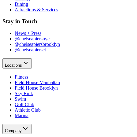
Dining​​​​‌ ‍ ​‍​‍‌‍ ‌ ​‍‌‍‍‌‌‍‌ ‌‍‍‌‌‍ ‍​‍​‍​ ‍‍​‍​‍‌ ​ ‌‍​‌‌‍ ‍‌‍‍‌‌ ‌​‌ ‍‌​‍ ‍‌‍‍‌‌‍ ​‍​‍​‍ ​​‍​‍‌‍‍​‌ ​‍‌‍‌‌‌‍‌‍​‍​‍​ ‍‍​‍​‍‌‍‍​‌ ‌​‌ ‌​‌ ​​‌ ​ ​ ‍‍​‍ ​‍ ‌‍​ ‌‍‍​‌‍‌‌‌‍ ​‌ ​ ‌‍‌‌‌‍​‌‌ ​​‌‍‍‌‌‍‌‌‌ ​‍‌ ​ ​‍ ‍‌ ​ ‌‍​‌‌‍ ‍‌‍‍‌‌ ‌​‌ ‍‌​‍ ‍‌ ​ ‌ ‌​‌ ‌‌‌‍‌​‌‍‍‌‌‍ ​‍ ‌‍‍‌‌‍ ‍‌ ‌​‌‍‌‌‌‍ ‍‌ ‌​​‍ ‌‍‌‌‌‍‌​‌‍‍‌‌ ‌​​‍ ‌‍ ‌‌‍ ‌‍‌​‌‍‌‌​ ‌‌ ​​‌ ​‍‌‍‌‌‌ ​ ‌‍‌‌‌‍ ‍‌ ‌​‌‍​‌‌ ‌​‌‍‍‌‌‍ ‌‍ ‍​ ‍ ‌‍‍‌‌‍‌​​ ‌‌‍‌‍‌‍ ‌‍ ‌ ‌​‌‍‌‌‌ ​‍​ ‍ ‌ ‌​‌ ‍‌‌ ​​‌‍‌‌​ ‌‌‍‌‍‌‍ ‌‍ ‌ ‌​‌‍‌‌‌ ​‍​ ‍ ‌ ​​‌‍​‌‌ ‌​‌‍‍​​ ‌‌‍​ ‌‍ ‌‍ ​‌ ‌‌‌‍ ‌‌‍ ‍‌ ​ ​‍‌‌​ ‌‌‌​​‍‌‌ ‌‍‍ ‌‍‌‌‌ ‍‌​‍‌‌​ ​ ‌​‌​​‍‌‌​ ​ ‌​‌​​‍‌‌​ ​‍​ ​‍​ ‌‌​ ​ ​ ‌‌​ ‍‌‌‍​ ​ ​‍‌‍‌​​ ‍​‌‍​‌​ ‍​​ ​ ​ ​ ​‍‌‌​ ​‍​ ​‍​‍‌‌​ ‌‌‌​‌​​‍ ‍‌‍ ​‌‍‍‌‌‍ ‍‌‍‍ ‌ ​ ​‍‌‌​ ‌‌‌​​‍‌‌ ‌‍‍ ‌‍‌‌‌ ‍‌​‍‌‌​ ​ ‌​‌​​‍‌‌​ ​ ‌​‌​​‍‌‌​ ​‍​ ​‍​ ‍​‌‍‌‍‌‍‌​​ ‌‍​ ‍‌‌‍​‍‌‍‌‌​ ‌ ‌‍‌‍​ ‌​​ ‌​​ ​‍​‍‌‌​ ​‍​ ​‍​‍‌‌​ ‌‌‌​‌​​‍ ‍‌‍ ‍‌‍​‌‌‍ ‌‌‍‌‌​ ‌‍​‍‌‍​‌‌ ​ ‌‍‌‌‌‌‌‌‌ ​‍‌‍ ​​ ‌‌‍‍​‌ ‌​‌ ‌​‌ ​​‌ ​ ​‍‌‌​ ​ ‌​​‌​‍‌‌​ ​‍‌​‌‍​‍‌‌​ ​‍‌​‌‍‌‍​ ‌‍‍​‌‍‌‌‌‍ ​‌ ​ ‌‍‌‌‌‍​‌‌ ​​‌‍‍‌‌‍‌‌‌ ​‍‌ ​ ​‍ ‍‌ ​ ‌‍​‌‌‍ ‍‌‍‍‌‌ ‌​‌ ‍‌​‍ ‍‌ ​ ‌ ‌​‌ ‌‌‌‍‌​‌‍‍‌‌‍ ​‍‌‍‌‍‍‌‌‍‌​​ ‌‌‍‌‍‌‍ ‌‍ ‌ ‌​‌‍‌‌‌ ​‍​‍‌‍‌ ‌​‌ ‍‌‌ ​​‌‍‌‌​ ‌‌‍‌‍‌‍ ‌‍ ‌ ‌​‌‍‌‌‌ ​‍​‍‌‍‌ ​​‌‍​‌‌ ‌​‌‍‍​​ ‌‌‍​ ‌‍ ‌‍ ​‌ ‌‌‌‍ ‌‌‍ ‍‌ ​ ​‍‌‌​ ‌‌‌​​‍‌‌ ‌‍‍ ‌‍‌‌‌ ‍‌​‍‌‌​ ​ ‌​‌​​‍‌‌​ ​ ‌​‌​​‍‌‌​ ​‍​ ​‍​ ‌‌​ ​ ​ ‌‌​ ‍‌‌‍​ ​ ​‍‌‍‌​​ ‍​‌‍​‌​ ‍​​ ​ ​ ​ ​‍‌‌​ ​‍​ ​‍​‍‌‌​ ‌‌‌​‌​​‍ ‍‌‍ ​‌‍‍‌‌‍ ‍‌‍‍ ‌ ​ ​‍‌‌​ ‌‌‌​​‍‌‌ ‌‍‍ ‌‍‌‌‌ ‍‌​‍‌‌​ ​ ‌​‌​​‍‌‌​ ​ ‌​‌​​‍‌‌​ ​‍​ ​‍​ ‍​‌‍‌‍‌‍‌​​ ‌‍​ ‍‌‌‍​‍‌‍‌‌​ ‌ ‌‍‌‍​ ‌​​ ‌​​ ​‍​‍‌‌​ ​‍​ ​‍​‍‌‌​ ‌‌‌​‌​​‍ ‍‌‍ ‍‌‍​‌‌‍ ‌‌‍‌‌​‍‌‍‌ ​​‌‍‌‌‌ ​‍‌ ​ ‌ ​​‌‍‌‌‌‍​ ‌ ‌​‌‍‍‌‌ ‌‍‌‍‌‌​ ‌‌ ​​‌ ‌‌‌‍​‍‌‍ ​‌‍‍‌‌ ​ ‌‍‍​‌‍‌‌‌‍‌​​‍​‍‌ ‌
Attractions & Services​​​​‌ ‍ ​‍​‍‌‍ ‌ ​‍‌‍‍‌‌‍‌ ‌‍‍‌‌‍ ‍​‍​‍​ ‍‍​‍​‍‌ ​ ‌‍​‌‌‍ ‍‌‍‍‌‌ ‌​‌ ‍‌​‍ ‍‌‍‍‌‌‍ ​‍​‍​‍ ​​‍​‍‌‍‍​‌ ​‍‌‍‌‌‌‍‌‍​‍​‍​ ‍‍​‍​‍‌‍‍​‌ ‌​‌ ‌​‌ ​​‌ ​ ​ ‍‍​‍ ​‍ ‌‍​ ‌‍‍​‌‍‌‌‌‍ ​‌ ​ ‌‍‌‌‌‍​‌‌ ​​‌‍‍‌‌‍‌‌‌ ​‍‌ ​ ​‍ ‍‌ ​ ‌‍​‌‌‍ ‍‌‍‍‌‌ ‌​‌ ‍‌​‍ ‍‌ ​ ‌ ‌​‌ ‌‌‌‍‌​‌‍‍‌‌‍ ​‍ ‌‍‍‌‌‍ ‍‌ ‌​‌‍‌‌‌‍ ‍‌ ‌​​‍ ‌‍‌‌‌‍‌​‌‍‍‌‌ ‌​​‍ ‌‍ ‌‌‍ ‌‍‌​‌‍‌‌​ ‌‌ ​​‌ ​‍‌‍‌‌‌ ​ ‌‍‌‌‌‍ ‍‌ ‌​‌‍​‌‌ ‌​‌‍‍‌‌‍ ‌‍ ‍​ ‍ ‌‍‍‌‌‍‌​​ ‌‌‍‌‍‌‍ ‌‍ ‌ ‌​‌‍‌‌‌ ​‍​ ‍ ‌ ‌​‌ ‍‌‌ ​​‌‍‌‌​ ‌‌‍‌‍‌‍ ‌‍ ‌ ‌​‌‍‌‌‌ ​‍​ ‍ ‌ ​​‌‍​‌‌ ‌​‌‍‍​​ ‌‌‍​ ‌‍ ‌‍ ​‌ ‌‌‌‍ ‌‌‍ ‍‌ ​ ​‍‌‌​ ‌‌‌​​‍‌‌ ‌‍‍ ‌‍‌‌‌ ‍‌​‍‌‌​ ​ ‌​‌​​‍‌‌​ ​ ‌​‌​​‍‌‌​ ​‍​ ​‍​ ‌‌​ ​ ​ ‌‌​ ‍‌‌‍​ ​ ​‍‌‍‌​​ ‍​‌‍​‌​ ‍​​ ​ ​ ​ ​‍‌‌​ ​‍​ ​‍​‍‌‌​ ‌‌‌​‌​​‍ ‍‌‍ ​‌‍‍‌‌‍ ‍‌‍‍ ‌ ​ ​‍‌‌​ ‌‌‌​​‍‌‌ ‌‍‍ ‌‍‌‌‌ ‍‌​‍‌‌​ ​ ‌​‌​​‍‌‌​ ​ ‌​‌​​‍‌‌​ ​‍​ ​‍​ ​​​ ​ ​ ‍‌​ ‍‌​ ​‍​ ‌​‌‍​‍​ ‌ ​ ​‍​ ‌ ‌‍​‍‌‍‌​​‍‌‌​ ​‍​ ​‍​‍‌‌​ ‌‌‌​‌​​‍ ‍‌‍ ‍‌‍​‌‌‍ ‌‌‍‌‌​ ‌‍​‍‌‍​‌‌ ​ ‌‍‌‌‌‌‌‌‌ ​‍‌‍ ​​ ‌‌‍‍​‌ ‌​‌ ‌​‌ ​​‌ ​ ​‍‌‌​ ​ ‌​​‌​‍‌‌​ ​‍‌​‌‍​‍‌‌​ ​‍‌​‌‍‌‍​ ‌‍‍​‌‍‌‌‌‍ ​‌ ​ ‌‍‌‌‌‍​‌‌ ​​‌‍‍‌‌‍‌‌‌ ​‍‌ ​ ​‍ ‍‌ ​ ‌‍​‌‌‍ ‍‌‍‍‌‌ ‌​‌ ‍‌​‍ ‍‌ ​ ‌ ‌​‌ ‌‌‌‍‌​‌‍‍‌‌‍ ​‍‌‍‌‍‍‌‌‍‌​​ ‌‌‍‌‍‌‍ ‌‍ ‌ ‌​‌‍‌‌‌ ​‍​‍‌‍‌ ‌​‌ ‍‌‌ ​​‌‍‌‌​ ‌‌‍‌‍‌‍ ‌‍ ‌ ‌​‌‍‌‌‌ ​‍​‍‌‍‌ ​​‌‍​‌‌ ‌​‌‍‍​​ ‌‌‍​ ‌‍ ‌‍ ​‌ ‌‌‌‍ ‌‌‍ ‍‌ ​ ​‍‌‌​ ‌‌‌​​‍‌‌ ‌‍‍ ‌‍‌‌‌ ‍‌​‍‌‌​ ​ ‌​‌​​‍‌‌​ ​ ‌​‌​​‍‌‌​ ​‍​ ​‍​ ‌‌​ ​ ​ ‌‌​ ‍‌‌‍​ ​ ​‍‌‍‌​​ ‍​‌‍​‌​ ‍​​ ​ ​ ​ ​‍‌‌​ ​‍​ ​‍​‍‌‌​ ‌‌‌​‌​​‍ ‍‌‍ ​‌‍‍‌‌‍ ‍‌‍‍ ‌ ​ ​‍‌‌​ ‌‌‌​​‍‌‌ ‌‍‍ ‌‍‌‌‌ ‍‌​‍‌‌​ ​ ‌​‌​​‍‌‌​ ​ ‌​‌​​‍‌‌​ ​‍​ ​‍​ ​​​ ​ ​ ‍‌​ ‍‌​ ​‍​ ‌​‌‍​‍​ ‌ ​ ​‍​ ‌ ‌‍​‍‌‍‌​​‍‌‌​ ​‍​ ​‍​‍‌‌​ ‌‌‌​‌​​‍ ‍‌‍ ‍‌‍​‌‌‍ ‌‌‍‌‌​‍‌‍‌ ​​‌‍‌‌‌ ​‍‌ ​ ‌ ​​‌‍‌‌‌‍​ ‌ ‌​‌‍‍‌‌ ‌‍‌‍‌‌​ ‌‌ ​​‌ ‌‌‌‍​‍‌‍ ​‌‍‍‌‌ ​ ‌‍‍​‌‍‌‌‌‍‌​​‍​‍‌ ‌
Stay in Touch​​​​‌ ‍ ​‍​‍‌‍ ‌ ​‍‌‍‍‌‌‍‌ ‌‍‍‌‌‍ ‍​‍​‍​ ‍‍​‍​‍‌ ​ ‌‍​‌‌‍ ‍‌‍‍‌‌ ‌​‌ ‍‌​‍ ‍‌‍‍‌‌‍ ​‍​‍​‍ ​​‍​‍‌‍‍​‌ ​‍‌‍‌‌‌‍‌‍​‍​‍​ ‍‍​‍​‍‌‍‍​‌ ‌​‌ ‌​‌ ​​‌ ​ ​ ‍‍​‍ ​‍ ‌‍​ ‌‍‍​‌‍‌‌‌‍ ​‌ ​ ‌‍‌‌‌‍​‌‌ ​​‌‍‍‌‌‍‌‌‌ ​‍‌ ​ ​‍ ‍‌ ​ ‌‍​‌‌‍ ‍‌‍‍‌‌ ‌​‌ ‍‌​‍ ‍‌ ​ ‌ ‌​‌ ‌‌‌‍‌​‌‍‍‌‌‍ ​‍ ‌‍‍‌‌‍ ‍‌ ‌​‌‍‌‌‌‍ ‍‌ ‌​​‍ ‌‍‌‌‌‍‌​‌‍‍‌‌ ‌​​‍ ‌‍ ‌‌‍ ‌‍‌​‌‍‌‌​ ‌‌ ​​‌ ​‍‌‍‌‌‌ ​ ‌‍‌‌‌‍ ‍‌ ‌​‌‍​‌‌ ‌​‌‍‍‌‌‍ ‌‍ ‍​ ‍ ‌‍‍‌‌‍‌​​ ‌‌‍‌‍‌‍ ‌‍ ‌ ‌​‌‍‌‌‌ ​‍​ ‍ ‌ ‌​‌ ‍‌‌ ​​‌‍‌‌​ ‌‌‍‌‍‌‍ ‌‍ ‌ ‌​‌‍‌‌‌ ​‍​ ‍ ‌ ​​‌‍​‌‌ ‌​‌‍‍​​ ‌‌‍​ ‌‍ ‌‍ ​‌ ‌‌‌‍ ‌‌‍ ‍‌ ​ ​‍‌‌​ ‌‌‌​​‍‌‌ ‌‍‍ ‌‍‌‌‌ ‍‌​‍‌‌​ ​ ‌​‌​​‍‌‌​ ​ ‌​‌​​‍‌‌​ ​‍​ ​‍​ ‍​‌‍​‍‌‍‌​​ ​‌‌‍​‍‌‍‌‌‌‍‌‌‌‍‌​‌‍​‌​ ​‍‌‍‌‌‌‍​‌​‍‌‌​ ​‍​ ​‍​‍‌‌​ ‌‌‌​‌​​‍ ‍‌ ‌​‌‍‍‌‌ ‌​‌‍ ​‌‍‌‌​ ‌‍​‍‌‍​‌‌ ​ ‌‍‌‌‌‌‌‌‌ ​‍‌‍ ​​ ‌‌‍‍​‌ ‌​‌ ‌​‌ ​​‌ ​ ​‍‌‌​ ​ ‌​​‌​‍‌‌​ ​‍‌​‌‍​‍‌‌​ ​‍‌​‌‍‌‍​ ‌‍‍​‌‍‌‌‌‍ ​‌ ​ ‌‍‌‌‌‍​‌‌ ​​‌‍‍‌‌‍‌‌‌ ​‍‌ ​ ​‍ ‍‌ ​ ‌‍​‌‌‍ ‍‌‍‍‌‌ ‌​‌ ‍‌​‍ ‍‌ ​ ‌ ‌​‌ ‌‌‌‍‌​‌‍‍‌‌‍ ​‍‌‍‌‍‍‌‌‍‌​​ ‌‌‍‌‍‌‍ ‌‍ ‌ ‌​‌‍‌‌‌ ​‍​‍‌‍‌ ‌​‌ ‍‌‌ ​​‌‍‌‌​ ‌‌‍‌‍‌‍ ‌‍ ‌ ‌​‌‍‌‌‌ ​‍​‍‌‍‌ ​​‌‍​‌‌ ‌​‌‍‍​​ ‌‌‍​ ‌‍ ‌‍ ​‌ ‌‌‌‍ ‌‌‍ ‍‌ ​ ​‍‌‌​ ‌‌‌​​‍‌‌ ‌‍‍ ‌‍‌‌‌ ‍‌​‍‌‌​ ​ ‌​‌​​‍‌‌​ ​ ‌​‌​​‍‌‌​ ​‍​ ​‍​ ‍​‌‍​‍‌‍‌​​ ​‌‌‍​‍‌‍‌‌‌‍‌‌‌‍‌​‌‍​‌​ ​‍‌‍‌‌‌‍​‌​‍‌‌​ ​‍​ ​‍​‍‌‌​ ‌‌‌​‌​​‍ ‍‌ ‌​‌‍‍‌‌ ‌​‌‍ ​‌‍‌‌​‍‌‍‌ ​​‌‍‌‌‌ ​‍‌ ​ ‌ ​​‌‍‌‌‌‍​ ‌ ‌​‌‍‍‌‌ ‌‍‌‍‌‌​ ‌‌ ​​‌ ‌‌‌‍​‍‌‍ ​‌‍‍‌‌ ​ ‌‍‍​‌‍‌‌‌‍‌​​‍​‍‌ ‌
News + Press​​​​‌ ‍ ​‍​‍‌‍ ‌ ​‍‌‍‍‌‌‍‌ ‌‍‍‌‌‍ ‍​‍​‍​ ‍‍​‍​‍‌ ​ ‌‍​‌‌‍ ‍‌‍‍‌‌ ‌​‌ ‍‌​‍ ‍‌‍‍‌‌‍ ​‍​‍​‍ ​​‍​‍‌‍‍​‌ ​‍‌‍‌‌‌‍‌‍​‍​‍​ ‍‍​‍​‍‌‍‍​‌ ‌​‌ ‌​‌ ​​‌ ​ ​ ‍‍​‍ ​‍ ‌‍​ ‌‍‍​‌‍‌‌‌‍ ​‌ ​ ‌‍‌‌‌‍​‌‌ ​​‌‍‍‌‌‍‌‌‌ ​‍‌ ​ ​‍ ‍‌ ​ ‌‍​‌‌‍ ‍‌‍‍‌‌ ‌​‌ ‍‌​‍ ‍‌ ​ ‌ ‌​‌ ‌‌‌‍‌​‌‍‍‌‌‍ ​‍ ‌‍‍‌‌‍ ‍‌ ‌​‌‍‌‌‌‍ ‍‌ ‌​​‍ ‌‍‌‌‌‍‌​‌‍‍‌‌ ‌​​‍ ‌‍ ‌‌‍ ‌‍‌​‌‍‌‌​ ‌‌ ​​‌ ​‍‌‍‌‌‌ ​ ‌‍‌‌‌‍ ‍‌ ‌​‌‍​‌‌ ‌​‌‍‍‌‌‍ ‌‍ ‍​ ‍ ‌‍‍‌‌‍‌​​ ‌‌‍‌‍‌‍ ‌‍ ‌ ‌​‌‍‌‌‌ ​‍​ ‍ ‌ ‌​‌ ‍‌‌ ​​‌‍‌‌​ ‌‌‍‌‍‌‍ ‌‍ ‌ ‌​‌‍‌‌‌ ​‍​ ‍ ‌ ​​‌‍​‌‌ ‌​‌‍‍​​ ‌‌‍​ ‌‍ ‌‍ ​‌ ‌‌‌‍ ‌‌‍ ‍‌ ​ ​‍‌‌​ ‌‌‌​​‍‌‌ ‌‍‍ ‌‍‌‌‌ ‍‌​‍‌‌​ ​ ‌​‌​​‍‌‌​ ​ ‌​‌​​‍‌‌​ ​‍​ ​‍​ ‍​‌‍​‍‌‍‌​​ ​‌‌‍​‍‌‍‌‌‌‍‌‌‌‍‌​‌‍​‌​ ​‍‌‍‌‌‌‍​‌​‍‌‌​ ​‍​ ​‍​‍‌‌​ ‌‌‌​‌​​‍ ‍‌‍ ​‌‍‍‌‌‍ ‍‌‍‍ ‌ ​ ​‍‌‌​ ‌‌‌​​‍‌‌ ‌‍‍ ‌‍‌‌‌ ‍‌​‍‌‌​ ​ ‌​‌​​‍‌‌​ ​ ‌​‌​​‍‌‌​ ​‍​ ​‍‌‍‌‍​ ‌‌​ ​‍​ ‍‌‌‍​‌‌‍‌​​ ‍​‌‍​‍​ ‍‌​ ​‍​ ‌​​ ​ ​‍‌‌​ ​‍​ ​‍​‍‌‌​ ‌‌‌​‌​​‍ ‍‌‍ ‍‌‍​‌‌‍ ‌‌‍‌‌​ ‌‍​‍‌‍​‌‌ ​ ‌‍‌‌‌‌‌‌‌ ​‍‌‍ ​​ ‌‌‍‍​‌ ‌​‌ ‌​‌ ​​‌ ​ ​‍‌‌​ ​ ‌​​‌​‍‌‌​ ​‍‌​‌‍​‍‌‌​ ​‍‌​‌‍‌‍​ ‌‍‍​‌‍‌‌‌‍ ​‌ ​ ‌‍‌‌‌‍​‌‌ ​​‌‍‍‌‌‍‌‌‌ ​‍‌ ​ ​‍ ‍‌ ​ ‌‍​‌‌‍ ‍‌‍‍‌‌ ‌​‌ ‍‌​‍ ‍‌ ​ ‌ ‌​‌ ‌‌‌‍‌​‌‍‍‌‌‍ ​‍‌‍‌‍‍‌‌‍‌​​ ‌‌‍‌‍‌‍ ‌‍ ‌ ‌​‌‍‌‌‌ ​‍​‍‌‍‌ ‌​‌ ‍‌‌ ​​‌‍‌‌​ ‌‌‍‌‍‌‍ ‌‍ ‌ ‌​‌‍‌‌‌ ​‍​‍‌‍‌ ​​‌‍​‌‌ ‌​‌‍‍​​ ‌‌‍​ ‌‍ ‌‍ ​‌ ‌‌‌‍ ‌‌‍ ‍‌ ​ ​‍‌‌​ ‌‌‌​​‍‌‌ ‌‍‍ ‌‍‌‌‌ ‍‌​‍‌‌​ ​ ‌​‌​​‍‌‌​ ​ ‌​‌​​‍‌‌​ ​‍​ ​‍​ ‍​‌‍​‍‌‍‌​​ ​‌‌‍​‍‌‍‌‌‌‍‌‌‌‍‌​‌‍​‌​ ​‍‌‍‌‌‌‍​‌​‍‌‌​ ​‍​ ​‍​‍‌‌​ ‌‌‌​‌​​‍ ‍‌‍ ​‌‍‍‌‌‍ ‍‌‍‍ ‌ ​ ​‍‌‌​ ‌‌‌​​‍‌‌ ‌‍‍ ‌‍‌‌‌ ‍‌​‍‌‌​ ​ ‌​‌​​‍‌‌​ ​ ‌​‌​​‍‌‌​ ​‍​ ​‍‌‍‌‍​ ‌‌​ ​‍​ ‍‌‌‍​‌‌‍‌​​ ‍​‌‍​‍​ ‍‌​ ​‍​ ‌​​ ​ ​‍‌‌​ ​‍​ ​‍​‍‌‌​ ‌‌‌​‌​​‍ ‍‌‍ ‍‌‍​‌‌‍ ‌‌‍‌‌​‍‌‍‌ ​​‌‍‌‌‌ ​‍‌ ​ ‌ ​​‌‍‌‌‌‍​ ‌ ‌​‌‍‍‌‌ ‌‍‌‍‌‌​ ‌‌ ​​‌ ‌‌‌‍​‍‌‍ ​‌‍‍‌‌ ​ ‌‍‍​‌‍‌‌‌‍‌​​‍​‍‌ ‌
@chelseapiersnyc​​​​‌ ‍ ​‍​‍‌‍ ‌ ​‍‌‍‍‌‌‍‌ ‌‍‍‌‌‍ ‍​‍​‍​ ‍‍​‍​‍‌ ​ ‌‍​‌‌‍ ‍‌‍‍‌‌ ‌​‌ ‍‌​‍ ‍‌‍‍‌‌‍ ​‍​‍​‍ ​​‍​‍‌‍‍​‌ ​‍‌‍‌‌‌‍‌‍​‍​‍​ ‍‍​‍​‍‌‍‍​‌ ‌​‌ ‌​‌ ​​‌ ​ ​ ‍‍​‍ ​‍ ‌‍​ ‌‍‍​‌‍‌‌‌‍ ​‌ ​ ‌‍‌‌‌‍​‌‌ ​​‌‍‍‌‌‍‌‌‌ ​‍‌ ​ ​‍ ‍‌ ​ ‌‍​‌‌‍ ‍‌‍‍‌‌ ‌​‌ ‍‌​‍ ‍‌ ​ ‌ ‌​‌ ‌‌‌‍‌​‌‍‍‌‌‍ ​‍ ‌‍‍‌‌‍ ‍‌ ‌​‌‍‌‌‌‍ ‍‌ ‌​​‍ ‌‍‌‌‌‍‌​‌‍‍‌‌ ‌​​‍ ‌‍ ‌‌‍ ‌‍‌​‌‍‌‌​ ‌‌ ​​‌ ​‍‌‍‌‌‌ ​ ‌‍‌‌‌‍ ‍‌ ‌​‌‍​‌‌ ‌​‌‍‍‌‌‍ ‌‍ ‍​ ‍ ‌‍‍‌‌‍‌​​ ‌‌‍‌‍‌‍ ‌‍ ‌ ‌​‌‍‌‌‌ ​‍​ ‍ ‌ ‌​‌ ‍‌‌ ​​‌‍‌‌​ ‌‌‍‌‍‌‍ ‌‍ ‌ ‌​‌‍‌‌‌ ​‍​ ‍ ‌ ​​‌‍​‌‌ ‌​‌‍‍​​ ‌‌‍​ ‌‍ ‌‍ ​‌ ‌‌‌‍ ‌‌‍ ‍‌ ​ ​‍‌‌​ ‌‌‌​​‍‌‌ ‌‍‍ ‌‍‌‌‌ ‍‌​‍‌‌​ ​ ‌​‌​​‍‌‌​ ​ ‌​‌​​‍‌‌​ ​‍​ ​‍​ ‍​‌‍​‍‌‍‌​​ ​‌‌‍​‍‌‍‌‌‌‍‌‌‌‍‌​‌‍​‌​ ​‍‌‍‌‌‌‍​‌​‍‌‌​ ​‍​ ​‍​‍‌‌​ ‌‌‌​‌​​‍ ‍‌‍ ​‌‍‍‌‌‍ ‍‌‍‍ ‌ ​ ​‍‌‌​ ‌‌‌​​‍‌‌ ‌‍‍ ‌‍‌‌‌ ‍‌​‍‌‌​ ​ ‌​‌​​‍‌‌​ ​ ‌​‌​​‍‌‌​ ​‍​ ​‍​ ‌​​ ​ ​ ​​‌‍‌‌‌‍​ ‌‍​‌​ ​​​ ‌​‌‍‌‌‌‍‌‍​ ‌​​ ‍‌​‍‌‌​ ​‍​ ​‍​‍‌‌​ ‌‌‌​‌​​‍ ‍‌‍ ‍‌‍​‌‌‍ ‌‌‍‌‌​ ‌‍​‍‌‍​‌‌ ​ ‌‍‌‌‌‌‌‌‌ ​‍‌‍ ​​ ‌‌‍‍​‌ ‌​‌ ‌​‌ ​​‌ ​ ​‍‌‌​ ​ ‌​​‌​‍‌‌​ ​‍‌​‌‍​‍‌‌​ ​‍‌​‌‍‌‍​ ‌‍‍​‌‍‌‌‌‍ ​‌ ​ ‌‍‌‌‌‍​‌‌ ​​‌‍‍‌‌‍‌‌‌ ​‍‌ ​ ​‍ ‍‌ ​ ‌‍​‌‌‍ ‍‌‍‍‌‌ ‌​‌ ‍‌​‍ ‍‌ ​ ‌ ‌​‌ ‌‌‌‍‌​‌‍‍‌‌‍ ​‍‌‍‌‍‍‌‌‍‌​​ ‌‌‍‌‍‌‍ ‌‍ ‌ ‌​‌‍‌‌‌ ​‍​‍‌‍‌ ‌​‌ ‍‌‌ ​​‌‍‌‌​ ‌‌‍‌‍‌‍ ‌‍ ‌ ‌​‌‍‌‌‌ ​‍​‍‌‍‌ ​​‌‍​‌‌ ‌​‌‍‍​​ ‌‌‍​ ‌‍ ‌‍ ​‌ ‌‌‌‍ ‌‌‍ ‍‌ ​ ​‍‌‌​ ‌‌‌​​‍‌‌ ‌‍‍ ‌‍‌‌‌ ‍‌​‍‌‌​ ​ ‌​‌​​‍‌‌​ ​ ‌​‌​​‍‌‌​ ​‍​ ​‍​ ‍​‌‍​‍‌‍‌​​ ​‌‌‍​‍‌‍‌‌‌‍‌‌‌‍‌​‌‍​‌​ ​‍‌‍‌‌‌‍​‌​‍‌‌​ ​‍​ ​‍​‍‌‌​ ‌‌‌​‌​​‍ ‍‌‍ ​‌‍‍‌‌‍ ‍‌‍‍ ‌ ​ ​‍‌‌​ ‌‌‌​​‍‌‌ ‌‍‍ ‌‍‌‌‌ ‍‌​‍‌‌​ ​ ‌​‌​​‍‌‌​ ​ ‌​‌​​‍‌‌​ ​‍​ ​‍​ ‌​​ ​ ​ ​​‌‍‌‌‌‍​ ‌‍​‌​ ​​​ ‌​‌‍‌‌‌‍‌‍​ ‌​​ ‍‌​‍‌‌​ ​‍​ ​‍​‍‌‌​ ‌‌‌​‌​​‍ ‍‌‍ ‍‌‍​‌‌‍ ‌‌‍‌‌​‍‌‍‌ ​​‌‍‌‌‌ ​‍‌ ​ ‌ ​​‌‍‌‌‌‍​ ‌ ‌​‌‍‍‌‌ ‌‍‌‍‌‌​ ‌‌ ​​‌ ‌‌‌‍​‍‌‍ ​‌‍‍‌‌ ​ ‌‍‍​‌‍‌‌‌‍‌​​‍​‍‌ ‌
@chelseapiersbrooklyn​​​​‌ ‍ ​‍​‍‌‍ ‌ ​‍‌‍‍‌‌‍‌ ‌‍‍‌‌‍ ‍​‍​‍​ ‍‍​‍​‍‌ ​ ‌‍​‌‌‍ ‍‌‍‍‌‌ ‌​‌ ‍‌​‍ ‍‌‍‍‌‌‍ ​‍​‍​‍ ​​‍​‍‌‍‍​‌ ​‍‌‍‌‌‌‍‌‍​‍​‍​ ‍‍​‍​‍‌‍‍​‌ ‌​‌ ‌​‌ ​​‌ ​ ​ ‍‍​‍ ​‍ ‌‍​ ‌‍‍​‌‍‌‌‌‍ ​‌ ​ ‌‍‌‌‌‍​‌‌ ​​‌‍‍‌‌‍‌‌‌ ​‍‌ ​ ​‍ ‍‌ ​ ‌‍​‌‌‍ ‍‌‍‍‌‌ ‌​‌ ‍‌​‍ ‍‌ ​ ‌ ‌​‌ ‌‌‌‍‌​‌‍‍‌‌‍ ​‍ ‌‍‍‌‌‍ ‍‌ ‌​‌‍‌‌‌‍ ‍‌ ‌​​‍ ‌‍‌‌‌‍‌​‌‍‍‌‌ ‌​​‍ ‌‍ ‌‌‍ ‌‍‌​‌‍‌‌​ ‌‌ ​​‌ ​‍‌‍‌‌‌ ​ ‌‍‌‌‌‍ ‍‌ ‌​‌‍​‌‌ ‌​‌‍‍‌‌‍ ‌‍ ‍​ ‍ ‌‍‍‌‌‍‌​​ ‌‌‍‌‍‌‍ ‌‍ ‌ ‌​‌‍‌‌‌ ​‍​ ‍ ‌ ‌​‌ ‍‌‌ ​​‌‍‌‌​ ‌‌‍‌‍‌‍ ‌‍ ‌ ‌​‌‍‌‌‌ ​‍​ ‍ ‌ ​​‌‍​‌‌ ‌​‌‍‍​​ ‌‌‍​ ‌‍ ‌‍ ​‌ ‌‌‌‍ ‌‌‍ ‍‌ ​ ​‍‌‌​ ‌‌‌​​‍‌‌ ‌‍‍ ‌‍‌‌‌ ‍‌​‍‌‌​ ​ ‌​‌​​‍‌‌​ ​ ‌​‌​​‍‌‌​ ​‍​ ​‍​ ‍​‌‍​‍‌‍‌​​ ​‌‌‍​‍‌‍‌‌‌‍‌‌‌‍‌​‌‍​‌​ ​‍‌‍‌‌‌‍​‌​‍‌‌​ ​‍​ ​‍​‍‌‌​ ‌‌‌​‌​​‍ ‍‌‍ ​‌‍‍‌‌‍ ‍‌‍‍ ‌ ​ ​‍‌‌​ ‌‌‌​​‍‌‌ ‌‍‍ ‌‍‌‌‌ ‍‌​‍‌‌​ ​ ‌​‌​​‍‌‌​ ​ ‌​‌​​‍‌‌​ ​‍​ ​‍​ ​ ​ ‌ ​ ‍​​ ​‌‌‍‌​​ ​‍‌‍‌​‌‍​‍‌‍‌‌​ ‌ ​ ​‍​ ​​​ ‌‍​ ‍‌​ ‌‌​ ​ ​ ​‍​ ‌​‌‍‌‍‌‍‌‍‌‍​‌​ ‌‌​ ‌‌‌‍​‍‌‍​ ‌‍‌‌​ ‌‌‌‍‌‌‌‍​ ‌‍​‌​ ‍​​ ​‍​‍‌‌​ ​‍​ ​‍​‍‌‌​ ‌‌‌​‌​​‍ ‍‌‍ ‍‌‍​‌‌‍ ‌‌‍‌‌​ ‌‍​‍‌‍​‌‌ ​ ‌‍‌‌‌‌‌‌‌ ​‍‌‍ ​​ ‌‌‍‍​‌ ‌​‌ ‌​‌ ​​‌ ​ ​‍‌‌​ ​ ‌​​‌​‍‌‌​ ​‍‌​‌‍​‍‌‌​ ​‍‌​‌‍‌‍​ ‌‍‍​‌‍‌‌‌‍ ​‌ ​ ‌‍‌‌‌‍​‌‌ ​​‌‍‍‌‌‍‌‌‌ ​‍‌ ​ ​‍ ‍‌ ​ ‌‍​‌‌‍ ‍‌‍‍‌‌ ‌​‌ ‍‌​‍ ‍‌ ​ ‌ ‌​‌ ‌‌‌‍‌​‌‍‍‌‌‍ ​‍‌‍‌‍‍‌‌‍‌​​ ‌‌‍‌‍‌‍ ‌‍ ‌ ‌​‌‍‌‌‌ ​‍​‍‌‍‌ ‌​‌ ‍‌‌ ​​‌‍‌‌​ ‌‌‍‌‍‌‍ ‌‍ ‌ ‌​‌‍‌‌‌ ​‍​‍‌‍‌ ​​‌‍​‌‌ ‌​‌‍‍​​ ‌‌‍​ ‌‍ ‌‍ ​‌ ‌‌‌‍ ‌‌‍ ‍‌ ​ ​‍‌‌​ ‌‌‌​​‍‌‌ ‌‍‍ ‌‍‌‌‌ ‍‌​‍‌‌​ ​ ‌​‌​​‍‌‌​ ​ ‌​‌​​‍‌‌​ ​‍​ ​‍​ ‍​‌‍​‍‌‍‌​​ ​‌‌‍​‍‌‍‌‌‌‍‌‌‌‍‌​‌‍​‌​ ​‍‌‍‌‌‌‍​‌​‍‌‌​ ​‍​ ​‍​‍‌‌​ ‌‌‌​‌​​‍ ‍‌‍ ​‌‍‍‌‌‍ ‍‌‍‍ ‌ ​ ​‍‌‌​ ‌‌‌​​‍‌‌ ‌‍‍ ‌‍‌‌‌ ‍‌​‍‌‌​ ​ ‌​‌​​‍‌‌​ ​ ‌​‌​​‍‌‌​ ​‍​ ​‍​ ​ ​ ‌ ​ ‍​​ ​‌‌‍‌​​ ​‍‌‍‌​‌‍​‍‌‍‌‌​ ‌ ​ ​‍​ ​​​ ‌‍​ ‍‌​ ‌‌​ ​ ​ ​‍​ ‌​‌‍‌‍‌‍‌‍‌‍​‌​ ‌‌​ ‌‌‌‍​‍‌‍​ ‌‍‌‌​ ‌‌‌‍‌‌‌‍​ ‌‍​‌​ ‍​​ ​‍​‍‌‌​ ​‍​ ​‍​‍‌‌​ ‌‌‌​‌​​‍ ‍‌‍ ‍‌‍​‌‌‍ ‌‌‍‌‌​‍‌‍‌ ​​‌‍‌‌‌ ​‍‌ ​ ‌ ​​‌‍‌‌‌‍​ ‌ ‌​‌‍‍‌‌ ‌‍‌‍‌‌​ ‌‌ ​​‌ ‌‌‌‍​‍‌‍ ​‌‍‍‌‌ ​ ‌‍‍​‌‍‌‌‌‍‌​​‍​‍‌ ‌
@chelseapiersct​​​​‌ ‍ ​‍​‍‌‍ ‌ ​‍‌‍‍‌‌‍‌ ‌‍‍‌‌‍ ‍​‍​‍​ ‍‍​‍​‍‌ ​ ‌‍​‌‌‍ ‍‌‍‍‌‌ ‌​‌ ‍‌​‍ ‍‌‍‍‌‌‍ ​‍​‍​‍ ​​‍​‍‌‍‍​‌ ​‍‌‍‌‌‌‍‌‍​‍​‍​ ‍‍​‍​‍‌‍‍​‌ ‌​‌ ‌​‌ ​​‌ ​ ​ ‍‍​‍ ​‍ ‌‍​ ‌‍‍​‌‍‌‌‌‍ ​‌ ​ ‌‍‌‌‌‍​‌‌ ​​‌‍‍‌‌‍‌‌‌ ​‍‌ ​ ​‍ ‍‌ ​ ‌‍​‌‌‍ ‍‌‍‍‌‌ ‌​‌ ‍‌​‍ ‍‌ ​ ‌ ‌​‌ ‌‌‌‍‌​‌‍‍‌‌‍ ​‍ ‌‍‍‌‌‍ ‍‌ ‌​‌‍‌‌‌‍ ‍‌ ‌​​‍ ‌‍‌‌‌‍‌​‌‍‍‌‌ ‌​​‍ ‌‍ ‌‌‍ ‌‍‌​‌‍‌‌​ ‌‌ ​​‌ ​‍‌‍‌‌‌ ​ ‌‍‌‌‌‍ ‍‌ ‌​‌‍​‌‌ ‌​‌‍‍‌‌‍ ‌‍ ‍​ ‍ ‌‍‍‌‌‍‌​​ ‌‌‍‌‍‌‍ ‌‍ ‌ ‌​‌‍‌‌‌ ​‍​ ‍ ‌ ‌​‌ ‍‌‌ ​​‌‍‌‌​ ‌‌‍‌‍‌‍ ‌‍ ‌ ‌​‌‍‌‌‌ ​‍​ ‍ ‌ ​​‌‍​‌‌ ‌​‌‍‍​​ ‌‌‍​ ‌‍ ‌‍ ​‌ ‌‌‌‍ ‌‌‍ ‍‌ ​ ​‍‌‌​ ‌‌‌​​‍‌‌ ‌‍‍ ‌‍‌‌‌ ‍‌​‍‌‌​ ​ ‌​‌​​‍‌‌​ ​ ‌​‌​​‍‌‌​ ​‍​ ​‍​ ‍​‌‍​‍‌‍‌​​ ​‌‌‍​‍‌‍‌‌‌‍‌‌‌‍‌​‌‍​‌​ ​‍‌‍‌‌‌‍​‌​‍‌‌​ ​‍​ ​‍​‍‌‌​ ‌‌‌​‌​​‍ ‍‌‍ ​‌‍‍‌‌‍ ‍‌‍‍ ‌ ​ ​‍‌‌​ ‌‌‌​​‍‌‌ ‌‍‍ ‌‍‌‌‌ ‍‌​‍‌‌​ ​ ‌​‌​​‍‌‌​ ​ ‌​‌​​‍‌‌​ ​‍​ ​‍‌‍​‌‌‍‌​​ ‌ ‌‍‌‌‌‍​ ​ ‌‌​ ‌‍​ ‌​​ ​​​ ‌ ‌‍​‍‌‍​‌‌‍‌​​ ‌‍‌‍‌‍​ ‍​​ ‍‌‌‍‌‍‌‍​‍​ ‌‍‌‍​‍​ ​​​ ‌​​ ​ ‌‍‌​‌‍​‍​ ​‌​ ‌‍​ ​ ​ ‌ ​ ​‌​ ‌‍​‍‌‌​ ​‍​ ​‍​‍‌‌​ ‌‌‌​‌​​‍ ‍‌‍ ‍‌‍​‌‌‍ ‌‌‍‌‌​ ‌‍​‍‌‍​‌‌ ​ ‌‍‌‌‌‌‌‌‌ ​‍‌‍ ​​ ‌‌‍‍​‌ ‌​‌ ‌​‌ ​​‌ ​ ​‍‌‌​ ​ ‌​​‌​‍‌‌​ ​‍‌​‌‍​‍‌‌​ ​‍‌​‌‍‌‍​ ‌‍‍​‌‍‌‌‌‍ ​‌ ​ ‌‍‌‌‌‍​‌‌ ​​‌‍‍‌‌‍‌‌‌ ​‍‌ ​ ​‍ ‍‌ ​ ‌‍​‌‌‍ ‍‌‍‍‌‌ ‌​‌ ‍‌​‍ ‍‌ ​ ‌ ‌​‌ ‌‌‌‍‌​‌‍‍‌‌‍ ​‍‌‍‌‍‍‌‌‍‌​​ ‌‌‍‌‍‌‍ ‌‍ ‌ ‌​‌‍‌‌‌ ​‍​‍‌‍‌ ‌​‌ ‍‌‌ ​​‌‍‌‌​ ‌‌‍‌‍‌‍ ‌‍ ‌ ‌​‌‍‌‌‌ ​‍​‍‌‍‌ ​​‌‍​‌‌ ‌​‌‍‍​​ ‌‌‍​ ‌‍ ‌‍ ​‌ ‌‌‌‍ ‌‌‍ ‍‌ ​ ​‍‌‌​ ‌‌‌​​‍‌‌ ‌‍‍ ‌‍‌‌‌ ‍‌​‍‌‌​ ​ ‌​‌​​‍‌‌​ ​ ‌​‌​​‍‌‌​ ​‍​ ​‍​ ‍​‌‍​‍‌‍‌​​ ​‌‌‍​‍‌‍‌‌‌‍‌‌‌‍‌​‌‍​‌​ ​‍‌‍‌‌‌‍​‌​‍‌‌​ ​‍​ ​‍​‍‌‌​ ‌‌‌​‌​​‍ ‍‌‍ ​‌‍‍‌‌‍ ‍‌‍‍ ‌ ​ ​‍‌‌​ ‌‌‌​​‍‌‌ ‌‍‍ ‌‍‌‌‌ ‍‌​‍‌‌​ ​ ‌​‌​​‍‌‌​ ​ ‌​‌​​‍‌‌​ ​‍​ ​‍‌‍​‌‌‍‌​​ ‌ ‌‍‌‌‌‍​ ​ ‌‌​ ‌‍​ ‌​​ ​​​ ‌ ‌‍​‍‌‍​‌‌‍‌​​ ‌‍‌‍‌‍​ ‍​​ ‍‌‌‍‌‍‌‍​‍​ ‌‍‌‍​‍​ ​​​ ‌​​ ​ ‌‍‌​‌‍​‍​ ​‌​ ‌‍​ ​ ​ ‌ ​ ​‌​ ‌‍​‍‌‌​ ​‍​ ​‍​‍‌‌​ ‌‌‌​‌​​‍ ‍‌‍ ‍‌‍​‌‌‍ ‌‌‍‌‌​‍‌‍‌ ​​‌‍‌‌‌ ​‍‌ ​ ‌ ​​‌‍‌‌‌‍​ ‌ ‌​‌‍‍‌‌ ‌‍‌‍‌‌​ ‌‌ ​​‌ ‌‌‌‍​‍‌‍ ​‌‍‍‌‌ ​ ‌‍‍​‌‍‌‌‌‍‌​​‍​‍‌ ‌
Locations​​​​‌ ‍ ​‍​‍‌‍ ‌ ​‍‌‍‍‌‌‍‌ ‌‍‍‌‌‍ ‍​‍​‍​ ‍‍​‍​‍‌ ​ ‌‍​‌‌‍ ‍‌‍‍‌‌ ‌​‌ ‍‌​‍ ‍‌‍‍‌‌‍ ​‍​‍​‍ ​​‍​‍‌‍‍​‌ ​‍‌‍‌‌‌‍‌‍​‍​‍​ ‍‍​‍​‍‌‍‍​‌ ‌​‌ ‌​‌ ​​‌ ​ ​ ‍‍​‍ ​‍ ‌‍​ ‌‍‍​‌‍‌‌‌‍ ​‌ ​ ‌‍‌‌‌‍​‌‌ ​​‌‍‍‌‌‍‌‌‌ ​‍‌ ​ ​‍ ‍‌ ​ ‌‍​‌‌‍ ‍‌‍‍‌‌ ‌​‌ ‍‌​‍ ‍‌ ​ ‌ ‌​‌ ‌‌‌‍‌​‌‍‍‌‌‍ ​‍ ‌‍‍‌‌‍ ‍‌ ‌​‌‍‌‌‌‍ ‍‌ ‌​​‍ ‌‍‌‌‌‍‌​‌‍‍‌‌ ‌​​‍ ‌‍ ‌‌‍ ‌‍‌​‌‍‌‌​ ‌‌ ​​‌ ​‍‌‍‌‌‌ ​ ‌‍‌‌‌‍ ‍‌ ‌​‌‍​‌‌ ‌​‌‍‍‌‌‍ ‌‍ ‍​ ‍ ‌‍‍‌‌‍‌​​ ‌‌‍‌‍‌‍ ‌‍ ‌ ‌​‌‍‌‌‌ ​‍​ ‍ ‌ ‌​‌ ‍‌‌ ​​‌‍‌‌​ ‌‌‍‌‍‌‍ ‌‍ ‌ ‌​‌‍‌‌‌ ​‍​ ‍ ‌ ​​‌‍​‌‌ ‌​‌‍‍​​ ‌‌‍​ ‌‍ ‌‍ ​‌ ‌‌‌‍ ‌‌‍ ‍‌ ​ ​‍‌‌​ ‌‌‌​​‍‌‌ ‌‍‍ ‌‍‌‌‌ ‍‌​‍‌‌​ ​ ‌​‌​​‍‌‌​ ​ ‌​‌​​‍‌‌​ ​‍​ ​‍‌‍‌‌‌‍​‍​ ​‍​ ‍​‌‍​ ​ ‌‌‌‍​ ‌‍​ ‌‍‌‌‌‍​‍‌‍​‌​ ​‌​‍‌‌​ ​‍​ ​‍​‍‌‌​ ‌‌‌​‌​​‍ ‍‌ ‌​‌‍‍‌‌ ‌​‌‍ ​‌‍‌‌​ ‌‍​‍‌‍​‌‌ ​ ‌‍‌‌‌‌‌‌‌ ​‍‌‍ ​​ ‌‌‍‍​‌ ‌​‌ ‌​‌ ​​‌ ​ ​‍‌‌​ ​ ‌​​‌​‍‌‌​ ​‍‌​‌‍​‍‌‌​ ​‍‌​‌‍‌‍​ ‌‍‍​‌‍‌‌‌‍ ​‌ ​ ‌‍‌‌‌‍​‌‌ ​​‌‍‍‌‌‍‌‌‌ ​‍‌ ​ ​‍ ‍‌ ​ ‌‍​‌‌‍ ‍‌‍‍‌‌ ‌​‌ ‍‌​‍ ‍‌ ​ ‌ ‌​‌ ‌‌‌‍‌​‌‍‍‌‌‍ ​‍‌‍‌‍‍‌‌‍‌​​ ‌‌‍‌‍‌‍ ‌‍ ‌ ‌​‌‍‌‌‌ ​‍​‍‌‍‌ ‌​‌ ‍‌‌ ​​‌‍‌‌​ ‌‌‍‌‍‌‍ ‌‍ ‌ ‌​‌‍‌‌‌ ​‍​‍‌‍‌ ​​‌‍​‌‌ ‌​‌‍‍​​ ‌‌‍​ ‌‍ ‌‍ ​‌ ‌‌‌‍ ‌‌‍ ‍‌ ​ ​‍‌‌​ ‌‌‌​​‍‌‌ ‌‍‍ ‌‍‌‌‌ ‍‌​‍‌‌​ ​ ‌​‌​​‍‌‌​ ​ ‌​‌​​‍‌‌​ ​‍​ ​‍‌‍‌‌‌‍​‍​ ​‍​ ‍​‌‍​ ​ ‌‌‌‍​ ‌‍​ ‌‍‌‌‌‍​‍‌‍​‌​ ​‌​‍‌‌​ ​‍​ ​‍​‍‌‌​ ‌‌‌​‌​​‍ ‍‌ ‌​‌‍‍‌‌ ‌​‌‍ ​‌‍‌‌​‍‌‍‌ ​​‌‍‌‌‌ ​‍‌ ​ ‌ ​​‌‍‌‌‌‍​ ‌ ‌​‌‍‍‌‌ ‌‍‌‍‌‌​ ‌‌ ​​‌ ‌‌‌‍​‍‌‍ ​‌‍‍‌‌ ​ ‌‍‍​‌‍‌‌‌‍‌​​‍​‍‌ ‌
Fitness​​​​‌ ‍ ​‍​‍‌‍ ‌ ​‍‌‍‍‌‌‍‌ ‌‍‍‌‌‍ ‍​‍​‍​ ‍‍​‍​‍‌ ​ ‌‍​‌‌‍ ‍‌‍‍‌‌ ‌​‌ ‍‌​‍ ‍‌‍‍‌‌‍ ​‍​‍​‍ ​​‍​‍‌‍‍​‌ ​‍‌‍‌‌‌‍‌‍​‍​‍​ ‍‍​‍​‍‌‍‍​‌ ‌​‌ ‌​‌ ​​‌ ​ ​ ‍‍​‍ ​‍ ‌‍​ ‌‍‍​‌‍‌‌‌‍ ​‌ ​ ‌‍‌‌‌‍​‌‌ ​​‌‍‍‌‌‍‌‌‌ ​‍‌ ​ ​‍ ‍‌ ​ ‌‍​‌‌‍ ‍‌‍‍‌‌ ‌​‌ ‍‌​‍ ‍‌ ​ ‌ ‌​‌ ‌‌‌‍‌​‌‍‍‌‌‍ ​‍ ‌‍‍‌‌‍ ‍‌ ‌​‌‍‌‌‌‍ ‍‌ ‌​​‍ ‌‍‌‌‌‍‌​‌‍‍‌‌ ‌​​‍ ‌‍ ‌‌‍ ‌‍‌​‌‍‌‌​ ‌‌ ​​‌ ​‍‌‍‌‌‌ ​ ‌‍‌‌‌‍ ‍‌ ‌​‌‍​‌‌ ‌​‌‍‍‌‌‍ ‌‍ ‍​ ‍ ‌‍‍‌‌‍‌​​ ‌‌‍‌‍‌‍ ‌‍ ‌ ‌​‌‍‌‌‌ ​‍​ ‍ ‌ ‌​‌ ‍‌‌ ​​‌‍‌‌​ ‌‌‍‌‍‌‍ ‌‍ ‌ ‌​‌‍‌‌‌ ​‍​ ‍ ‌ ​​‌‍​‌‌ ‌​‌‍‍​​ ‌‌‍​ ‌‍ ‌‍ ​‌ ‌‌‌‍ ‌‌‍ ‍‌ ​ ​‍‌‌​ ‌‌‌​​‍‌‌ ‌‍‍ ‌‍‌‌‌ ‍‌​‍‌‌​ ​ ‌​‌​​‍‌‌​ ​ ‌​‌​​‍‌‌​ ​‍​ ​‍‌‍‌‌‌‍​‍​ ​‍​ ‍​‌‍​ ​ ‌‌‌‍​ ‌‍​ ‌‍‌‌‌‍​‍‌‍​‌​ ​‌​‍‌‌​ ​‍​ ​‍​‍‌‌​ ‌‌‌​‌​​‍ ‍‌‍ ​‌‍‍‌‌‍ ‍‌‍‍ ‌ ​ ​‍‌‌​ ‌‌‌​​‍‌‌ ‌‍‍ ‌‍‌‌‌ ‍‌​‍‌‌​ ​ ‌​‌​​‍‌‌​ ​ ‌​‌​​‍‌‌​ ​‍​ ​‍​ ​‍​ ​ ​ ​ ‌‍​ ‌‍‌‌​ ‍​​ ‌‍​ ​‌​ ‌​‌‍​‌‌‍​ ​ ‍‌​‍‌‌​ ​‍​ ​‍​‍‌‌​ ‌‌‌​‌​​‍ ‍‌‍ ‍‌‍​‌‌‍ ‌‌‍‌‌​ ‌‍​‍‌‍​‌‌ ​ ‌‍‌‌‌‌‌‌‌ ​‍‌‍ ​​ ‌‌‍‍​‌ ‌​‌ ‌​‌ ​​‌ ​ ​‍‌‌​ ​ ‌​​‌​‍‌‌​ ​‍‌​‌‍​‍‌‌​ ​‍‌​‌‍‌‍​ ‌‍‍​‌‍‌‌‌‍ ​‌ ​ ‌‍‌‌‌‍​‌‌ ​​‌‍‍‌‌‍‌‌‌ ​‍‌ ​ ​‍ ‍‌ ​ ‌‍​‌‌‍ ‍‌‍‍‌‌ ‌​‌ ‍‌​‍ ‍‌ ​ ‌ ‌​‌ ‌‌‌‍‌​‌‍‍‌‌‍ ​‍‌‍‌‍‍‌‌‍‌​​ ‌‌‍‌‍‌‍ ‌‍ ‌ ‌​‌‍‌‌‌ ​‍​‍‌‍‌ ‌​‌ ‍‌‌ ​​‌‍‌‌​ ‌‌‍‌‍‌‍ ‌‍ ‌ ‌​‌‍‌‌‌ ​‍​‍‌‍‌ ​​‌‍​‌‌ ‌​‌‍‍​​ ‌‌‍​ ‌‍ ‌‍ ​‌ ‌‌‌‍ ‌‌‍ ‍‌ ​ ​‍‌‌​ ‌‌‌​​‍‌‌ ‌‍‍ ‌‍‌‌‌ ‍‌​‍‌‌​ ​ ‌​‌​​‍‌‌​ ​ ‌​‌​​‍‌‌​ ​‍​ ​‍‌‍‌‌‌‍​‍​ ​‍​ ‍​‌‍​ ​ ‌‌‌‍​ ‌‍​ ‌‍‌‌‌‍​‍‌‍​‌​ ​‌​‍‌‌​ ​‍​ ​‍​‍‌‌​ ‌‌‌​‌​​‍ ‍‌‍ ​‌‍‍‌‌‍ ‍‌‍‍ ‌ ​ ​‍‌‌​ ‌‌‌​​‍‌‌ ‌‍‍ ‌‍‌‌‌ ‍‌​‍‌‌​ ​ ‌​‌​​‍‌‌​ ​ ‌​‌​​‍‌‌​ ​‍​ ​‍​ ​‍​ ​ ​ ​ ‌‍​ ‌‍‌‌​ ‍​​ ‌‍​ ​‌​ ‌​‌‍​‌‌‍​ ​ ‍‌​‍‌‌​ ​‍​ ​‍​‍‌‌​ ‌‌‌​‌​​‍ ‍‌‍ ‍‌‍​‌‌‍ ‌‌‍‌‌​‍‌‍‌ ​​‌‍‌‌‌ ​‍‌ ​ ‌ ​​‌‍‌‌‌‍​ ‌ ‌​‌‍‍‌‌ ‌‍‌‍‌‌​ ‌‌ ​​‌ ‌‌‌‍​‍‌‍ ​‌‍‍‌‌ ​ ‌‍‍​‌‍‌‌‌‍‌​​‍​‍‌ ‌
Field House Manhattan​​​​‌ ‍ ​‍​‍‌‍ ‌ ​‍‌‍‍‌‌‍‌ ‌‍‍‌‌‍ ‍​‍​‍​ ‍‍​‍​‍‌ ​ ‌‍​‌‌‍ ‍‌‍‍‌‌ ‌​‌ ‍‌​‍ ‍‌‍‍‌‌‍ ​‍​‍​‍ ​​‍​‍‌‍‍​‌ ​‍‌‍‌‌‌‍‌‍​‍​‍​ ‍‍​‍​‍‌‍‍​‌ ‌​‌ ‌​‌ ​​‌ ​ ​ ‍‍​‍ ​‍ ‌‍​ ‌‍‍​‌‍‌‌‌‍ ​‌ ​ ‌‍‌‌‌‍​‌‌ ​​‌‍‍‌‌‍‌‌‌ ​‍‌ ​ ​‍ ‍‌ ​ ‌‍​‌‌‍ ‍‌‍‍‌‌ ‌​‌ ‍‌​‍ ‍‌ ​ ‌ ‌​‌ ‌‌‌‍‌​‌‍‍‌‌‍ ​‍ ‌‍‍‌‌‍ ‍‌ ‌​‌‍‌‌‌‍ ‍‌ ‌​​‍ ‌‍‌‌‌‍‌​‌‍‍‌‌ ‌​​‍ ‌‍ ‌‌‍ ‌‍‌​‌‍‌‌​ ‌‌ ​​‌ ​‍‌‍‌‌‌ ​ ‌‍‌‌‌‍ ‍‌ ‌​‌‍​‌‌ ‌​‌‍‍‌‌‍ ‌‍ ‍​ ‍ ‌‍‍‌‌‍‌​​ ‌‌‍‌‍‌‍ ‌‍ ‌ ‌​‌‍‌‌‌ ​‍​ ‍ ‌ ‌​‌ ‍‌‌ ​​‌‍‌‌​ ‌‌‍‌‍‌‍ ‌‍ ‌ ‌​‌‍‌‌‌ ​‍​ ‍ ‌ ​​‌‍​‌‌ ‌​‌‍‍​​ ‌‌‍​ ‌‍ ‌‍ ​‌ ‌‌‌‍ ‌‌‍ ‍‌ ​ ​‍‌‌​ ‌‌‌​​‍‌‌ ‌‍‍ ‌‍‌‌‌ ‍‌​‍‌‌​ ​ ‌​‌​​‍‌‌​ ​ ‌​‌​​‍‌‌​ ​‍​ ​‍‌‍‌‌‌‍​‍​ ​‍​ ‍​‌‍​ ​ ‌‌‌‍​ ‌‍​ ‌‍‌‌‌‍​‍‌‍​‌​ ​‌​‍‌‌​ ​‍​ ​‍​‍‌‌​ ‌‌‌​‌​​‍ ‍‌‍ ​‌‍‍‌‌‍ ‍‌‍‍ ‌ ​ ​‍‌‌​ ‌‌‌​​‍‌‌ ‌‍‍ ‌‍‌‌‌ ‍‌​‍‌‌​ ​ ‌​‌​​‍‌‌​ ​ ‌​‌​​‍‌‌​ ​‍​ ​‍​ ​‌​ ​ ​ ​‌‌‍​‍​ ​​​ ​‌‌‍​‌​ ‌ ​ ​‍​ ​‍​ ‌‍​ ‌​​‍‌‌​ ​‍​ ​‍​‍‌‌​ ‌‌‌​‌​​‍ ‍‌‍ ‍‌‍​‌‌‍ ‌‌‍‌‌​ ‌‍​‍‌‍​‌‌ ​ ‌‍‌‌‌‌‌‌‌ ​‍‌‍ ​​ ‌‌‍‍​‌ ‌​‌ ‌​‌ ​​‌ ​ ​‍‌‌​ ​ ‌​​‌​‍‌‌​ ​‍‌​‌‍​‍‌‌​ ​‍‌​‌‍‌‍​ ‌‍‍​‌‍‌‌‌‍ ​‌ ​ ‌‍‌‌‌‍​‌‌ ​​‌‍‍‌‌‍‌‌‌ ​‍‌ ​ ​‍ ‍‌ ​ ‌‍​‌‌‍ ‍‌‍‍‌‌ ‌​‌ ‍‌​‍ ‍‌ ​ ‌ ‌​‌ ‌‌‌‍‌​‌‍‍‌‌‍ ​‍‌‍‌‍‍‌‌‍‌​​ ‌‌‍‌‍‌‍ ‌‍ ‌ ‌​‌‍‌‌‌ ​‍​‍‌‍‌ ‌​‌ ‍‌‌ ​​‌‍‌‌​ ‌‌‍‌‍‌‍ ‌‍ ‌ ‌​‌‍‌‌‌ ​‍​‍‌‍‌ ​​‌‍​‌‌ ‌​‌‍‍​​ ‌‌‍​ ‌‍ ‌‍ ​‌ ‌‌‌‍ ‌‌‍ ‍‌ ​ ​‍‌‌​ ‌‌‌​​‍‌‌ ‌‍‍ ‌‍‌‌‌ ‍‌​‍‌‌​ ​ ‌​‌​​‍‌‌​ ​ ‌​‌​​‍‌‌​ ​‍​ ​‍‌‍‌‌‌‍​‍​ ​‍​ ‍​‌‍​ ​ ‌‌‌‍​ ‌‍​ ‌‍‌‌‌‍​‍‌‍​‌​ ​‌​‍‌‌​ ​‍​ ​‍​‍‌‌​ ‌‌‌​‌​​‍ ‍‌‍ ​‌‍‍‌‌‍ ‍‌‍‍ ‌ ​ ​‍‌‌​ ‌‌‌​​‍‌‌ ‌‍‍ ‌‍‌‌‌ ‍‌​‍‌‌​ ​ ‌​‌​​‍‌‌​ ​ ‌​‌​​‍‌‌​ ​‍​ ​‍​ ​‌​ ​ ​ ​‌‌‍​‍​ ​​​ ​‌‌‍​‌​ ‌ ​ ​‍​ ​‍​ ‌‍​ ‌​​‍‌‌​ ​‍​ ​‍​‍‌‌​ ‌‌‌​‌​​‍ ‍‌‍ ‍‌‍​‌‌‍ ‌‌‍‌‌​‍‌‍‌ ​​‌‍‌‌‌ ​‍‌ ​ ‌ ​​‌‍‌‌‌‍​ ‌ ‌​‌‍‍‌‌ ‌‍‌‍‌‌​ ‌‌ ​​‌ ‌‌‌‍​‍‌‍ ​‌‍‍‌‌ ​ ‌‍‍​‌‍‌‌‌‍‌​​‍​‍‌ ‌
Field House Brooklyn​​​​‌ ‍ ​‍​‍‌‍ ‌ ​‍‌‍‍‌‌‍‌ ‌‍‍‌‌‍ ‍​‍​‍​ ‍‍​‍​‍‌ ​ ‌‍​‌‌‍ ‍‌‍‍‌‌ ‌​‌ ‍‌​‍ ‍‌‍‍‌‌‍ ​‍​‍​‍ ​​‍​‍‌‍‍​‌ ​‍‌‍‌‌‌‍‌‍​‍​‍​ ‍‍​‍​‍‌‍‍​‌ ‌​‌ ‌​‌ ​​‌ ​ ​ ‍‍​‍ ​‍ ‌‍​ ‌‍‍​‌‍‌‌‌‍ ​‌ ​ ‌‍‌‌‌‍​‌‌ ​​‌‍‍‌‌‍‌‌‌ ​‍‌ ​ ​‍ ‍‌ ​ ‌‍​‌‌‍ ‍‌‍‍‌‌ ‌​‌ ‍‌​‍ ‍‌ ​ ‌ ‌​‌ ‌‌‌‍‌​‌‍‍‌‌‍ ​‍ ‌‍‍‌‌‍ ‍‌ ‌​‌‍‌‌‌‍ ‍‌ ‌​​‍ ‌‍‌‌‌‍‌​‌‍‍‌‌ ‌​​‍ ‌‍ ‌‌‍ ‌‍‌​‌‍‌‌​ ‌‌ ​​‌ ​‍‌‍‌‌‌ ​ ‌‍‌‌‌‍ ‍‌ ‌​‌‍​‌‌ ‌​‌‍‍‌‌‍ ‌‍ ‍​ ‍ ‌‍‍‌‌‍‌​​ ‌‌‍‌‍‌‍ ‌‍ ‌ ‌​‌‍‌‌‌ ​‍​ ‍ ‌ ‌​‌ ‍‌‌ ​​‌‍‌‌​ ‌‌‍‌‍‌‍ ‌‍ ‌ ‌​‌‍‌‌‌ ​‍​ ‍ ‌ ​​‌‍​‌‌ ‌​‌‍‍​​ ‌‌‍​ ‌‍ ‌‍ ​‌ ‌‌‌‍ ‌‌‍ ‍‌ ​ ​‍‌‌​ ‌‌‌​​‍‌‌ ‌‍‍ ‌‍‌‌‌ ‍‌​‍‌‌​ ​ ‌​‌​​‍‌‌​ ​ ‌​‌​​‍‌‌​ ​‍​ ​‍‌‍‌‌‌‍​‍​ ​‍​ ‍​‌‍​ ​ ‌‌‌‍​ ‌‍​ ‌‍‌‌‌‍​‍‌‍​‌​ ​‌​‍‌‌​ ​‍​ ​‍​‍‌‌​ ‌‌‌​‌​​‍ ‍‌‍ ​‌‍‍‌‌‍ ‍‌‍‍ ‌ ​ ​‍‌‌​ ‌‌‌​​‍‌‌ ‌‍‍ ‌‍‌‌‌ ‍‌​‍‌‌​ ​ ‌​‌​​‍‌‌​ ​ ‌​‌​​‍‌‌​ ​‍​ ​‍​ ‌‍​ ‍​​ ‌ ‌‍‌​​ ​‌​ ​‍​ ‌‌​ ‌‍​ ​‍​ ​‌‌‍​ ​ ​‌​‍‌‌​ ​‍​ ​‍​‍‌‌​ ‌‌‌​‌​​‍ ‍‌‍ ‍‌‍​‌‌‍ ‌‌‍‌‌​ ‌‍​‍‌‍​‌‌ ​ ‌‍‌‌‌‌‌‌‌ ​‍‌‍ ​​ ‌‌‍‍​‌ ‌​‌ ‌​‌ ​​‌ ​ ​‍‌‌​ ​ ‌​​‌​‍‌‌​ ​‍‌​‌‍​‍‌‌​ ​‍‌​‌‍‌‍​ ‌‍‍​‌‍‌‌‌‍ ​‌ ​ ‌‍‌‌‌‍​‌‌ ​​‌‍‍‌‌‍‌‌‌ ​‍‌ ​ ​‍ ‍‌ ​ ‌‍​‌‌‍ ‍‌‍‍‌‌ ‌​‌ ‍‌​‍ ‍‌ ​ ‌ ‌​‌ ‌‌‌‍‌​‌‍‍‌‌‍ ​‍‌‍‌‍‍‌‌‍‌​​ ‌‌‍‌‍‌‍ ‌‍ ‌ ‌​‌‍‌‌‌ ​‍​‍‌‍‌ ‌​‌ ‍‌‌ ​​‌‍‌‌​ ‌‌‍‌‍‌‍ ‌‍ ‌ ‌​‌‍‌‌‌ ​‍​‍‌‍‌ ​​‌‍​‌‌ ‌​‌‍‍​​ ‌‌‍​ ‌‍ ‌‍ ​‌ ‌‌‌‍ ‌‌‍ ‍‌ ​ ​‍‌‌​ ‌‌‌​​‍‌‌ ‌‍‍ ‌‍‌‌‌ ‍‌​‍‌‌​ ​ ‌​‌​​‍‌‌​ ​ ‌​‌​​‍‌‌​ ​‍​ ​‍‌‍‌‌‌‍​‍​ ​‍​ ‍​‌‍​ ​ ‌‌‌‍​ ‌‍​ ‌‍‌‌‌‍​‍‌‍​‌​ ​‌​‍‌‌​ ​‍​ ​‍​‍‌‌​ ‌‌‌​‌​​‍ ‍‌‍ ​‌‍‍‌‌‍ ‍‌‍‍ ‌ ​ ​‍‌‌​ ‌‌‌​​‍‌‌ ‌‍‍ ‌‍‌‌‌ ‍‌​‍‌‌​ ​ ‌​‌​​‍‌‌​ ​ ‌​‌​​‍‌‌​ ​‍​ ​‍​ ‌‍​ ‍​​ ‌ ‌‍‌​​ ​‌​ ​‍​ ‌‌​ ‌‍​ ​‍​ ​‌‌‍​ ​ ​‌​‍‌‌​ ​‍​ ​‍​‍‌‌​ ‌‌‌​‌​​‍ ‍‌‍ ‍‌‍​‌‌‍ ‌‌‍‌‌​‍‌‍‌ ​​‌‍‌‌‌ ​‍‌ ​ ‌ ​​‌‍‌‌‌‍​ ‌ ‌​‌‍‍‌‌ ‌‍‌‍‌‌​ ‌‌ ​​‌ ‌‌‌‍​‍‌‍ ​‌‍‍‌‌ ​ ‌‍‍​‌‍‌‌‌‍‌​​‍​‍‌ ‌
Sky Rink​​​​‌ ‍ ​‍​‍‌‍ ‌ ​‍‌‍‍‌‌‍‌ ‌‍‍‌‌‍ ‍​‍​‍​ ‍‍​‍​‍‌ ​ ‌‍​‌‌‍ ‍‌‍‍‌‌ ‌​‌ ‍‌​‍ ‍‌‍‍‌‌‍ ​‍​‍​‍ ​​‍​‍‌‍‍​‌ ​‍‌‍‌‌‌‍‌‍​‍​‍​ ‍‍​‍​‍‌‍‍​‌ ‌​‌ ‌​‌ ​​‌ ​ ​ ‍‍​‍ ​‍ ‌‍​ ‌‍‍​‌‍‌‌‌‍ ​‌ ​ ‌‍‌‌‌‍​‌‌ ​​‌‍‍‌‌‍‌‌‌ ​‍‌ ​ ​‍ ‍‌ ​ ‌‍​‌‌‍ ‍‌‍‍‌‌ ‌​‌ ‍‌​‍ ‍‌ ​ ‌ ‌​‌ ‌‌‌‍‌​‌‍‍‌‌‍ ​‍ ‌‍‍‌‌‍ ‍‌ ‌​‌‍‌‌‌‍ ‍‌ ‌​​‍ ‌‍‌‌‌‍‌​‌‍‍‌‌ ‌​​‍ ‌‍ ‌‌‍ ‌‍‌​‌‍‌‌​ ‌‌ ​​‌ ​‍‌‍‌‌‌ ​ ‌‍‌‌‌‍ ‍‌ ‌​‌‍​‌‌ ‌​‌‍‍‌‌‍ ‌‍ ‍​ ‍ ‌‍‍‌‌‍‌​​ ‌‌‍‌‍‌‍ ‌‍ ‌ ‌​‌‍‌‌‌ ​‍​ ‍ ‌ ‌​‌ ‍‌‌ ​​‌‍‌‌​ ‌‌‍‌‍‌‍ ‌‍ ‌ ‌​‌‍‌‌‌ ​‍​ ‍ ‌ ​​‌‍​‌‌ ‌​‌‍‍​​ ‌‌‍​ ‌‍ ‌‍ ​‌ ‌‌‌‍ ‌‌‍ ‍‌ ​ ​‍‌‌​ ‌‌‌​​‍‌‌ ‌‍‍ ‌‍‌‌‌ ‍‌​‍‌‌​ ​ ‌​‌​​‍‌‌​ ​ ‌​‌​​‍‌‌​ ​‍​ ​‍‌‍‌‌‌‍​‍​ ​‍​ ‍​‌‍​ ​ ‌‌‌‍​ ‌‍​ ‌‍‌‌‌‍​‍‌‍​‌​ ​‌​‍‌‌​ ​‍​ ​‍​‍‌‌​ ‌‌‌​‌​​‍ ‍‌‍ ​‌‍‍‌‌‍ ‍‌‍‍ ‌ ​ ​‍‌‌​ ‌‌‌​​‍‌‌ ‌‍‍ ‌‍‌‌‌ ‍‌​‍‌‌​ ​ ‌​‌​​‍‌‌​ ​ ‌​‌​​‍‌‌​ ​‍​ ​‍​ ‌​​ ‌ ‌‍‌‍‌‍‌‍​ ​​​ ‌‍​ ‌‌​ ‌​‌‍‌​‌‍‌​​ ​‌‌‍​‍​‍‌‌​ ​‍​ ​‍​‍‌‌​ ‌‌‌​‌​​‍ ‍‌‍ ‍‌‍​‌‌‍ ‌‌‍‌‌​ ‌‍​‍‌‍​‌‌ ​ ‌‍‌‌‌‌‌‌‌ ​‍‌‍ ​​ ‌‌‍‍​‌ ‌​‌ ‌​‌ ​​‌ ​ ​‍‌‌​ ​ ‌​​‌​‍‌‌​ ​‍‌​‌‍​‍‌‌​ ​‍‌​‌‍‌‍​ ‌‍‍​‌‍‌‌‌‍ ​‌ ​ ‌‍‌‌‌‍​‌‌ ​​‌‍‍‌‌‍‌‌‌ ​‍‌ ​ ​‍ ‍‌ ​ ‌‍​‌‌‍ ‍‌‍‍‌‌ ‌​‌ ‍‌​‍ ‍‌ ​ ‌ ‌​‌ ‌‌‌‍‌​‌‍‍‌‌‍ ​‍‌‍‌‍‍‌‌‍‌​​ ‌‌‍‌‍‌‍ ‌‍ ‌ ‌​‌‍‌‌‌ ​‍​‍‌‍‌ ‌​‌ ‍‌‌ ​​‌‍‌‌​ ‌‌‍‌‍‌‍ ‌‍ ‌ ‌​‌‍‌‌‌ ​‍​‍‌‍‌ ​​‌‍​‌‌ ‌​‌‍‍​​ ‌‌‍​ ‌‍ ‌‍ ​‌ ‌‌‌‍ ‌‌‍ ‍‌ ​ ​‍‌‌​ ‌‌‌​​‍‌‌ ‌‍‍ ‌‍‌‌‌ ‍‌​‍‌‌​ ​ ‌​‌​​‍‌‌​ ​ ‌​‌​​‍‌‌​ ​‍​ ​‍‌‍‌‌‌‍​‍​ ​‍​ ‍​‌‍​ ​ ‌‌‌‍​ ‌‍​ ‌‍‌‌‌‍​‍‌‍​‌​ ​‌​‍‌‌​ ​‍​ ​‍​‍‌‌​ ‌‌‌​‌​​‍ ‍‌‍ ​‌‍‍‌‌‍ ‍‌‍‍ ‌ ​ ​‍‌‌​ ‌‌‌​​‍‌‌ ‌‍‍ ‌‍‌‌‌ ‍‌​‍‌‌​ ​ ‌​‌​​‍‌‌​ ​ ‌​‌​​‍‌‌​ ​‍​ ​‍​ ‌​​ ‌ ‌‍‌‍‌‍‌‍​ ​​​ ‌‍​ ‌‌​ ‌​‌‍‌​‌‍‌​​ ​‌‌‍​‍​‍‌‌​ ​‍​ ​‍​‍‌‌​ ‌‌‌​‌​​‍ ‍‌‍ ‍‌‍​‌‌‍ ‌‌‍‌‌​‍‌‍‌ ​​‌‍‌‌‌ ​‍‌ ​ ‌ ​​‌‍‌‌‌‍​ ‌ ‌​‌‍‍‌‌ ‌‍‌‍‌‌​ ‌‌ ​​‌ ‌‌‌‍​‍‌‍ ​‌‍‍‌‌ ​ ‌‍‍​‌‍‌‌‌‍‌​​‍​‍‌ ‌
Swim​​​​‌ ‍ ​‍​‍‌‍ ‌ ​‍‌‍‍‌‌‍‌ ‌‍‍‌‌‍ ‍​‍​‍​ ‍‍​‍​‍‌ ​ ‌‍​‌‌‍ ‍‌‍‍‌‌ ‌​‌ ‍‌​‍ ‍‌‍‍‌‌‍ ​‍​‍​‍ ​​‍​‍‌‍‍​‌ ​‍‌‍‌‌‌‍‌‍​‍​‍​ ‍‍​‍​‍‌‍‍​‌ ‌​‌ ‌​‌ ​​‌ ​ ​ ‍‍​‍ ​‍ ‌‍​ ‌‍‍​‌‍‌‌‌‍ ​‌ ​ ‌‍‌‌‌‍​‌‌ ​​‌‍‍‌‌‍‌‌‌ ​‍‌ ​ ​‍ ‍‌ ​ ‌‍​‌‌‍ ‍‌‍‍‌‌ ‌​‌ ‍‌​‍ ‍‌ ​ ‌ ‌​‌ ‌‌‌‍‌​‌‍‍‌‌‍ ​‍ ‌‍‍‌‌‍ ‍‌ ‌​‌‍‌‌‌‍ ‍‌ ‌​​‍ ‌‍‌‌‌‍‌​‌‍‍‌‌ ‌​​‍ ‌‍ ‌‌‍ ‌‍‌​‌‍‌‌​ ‌‌ ​​‌ ​‍‌‍‌‌‌ ​ ‌‍‌‌‌‍ ‍‌ ‌​‌‍​‌‌ ‌​‌‍‍‌‌‍ ‌‍ ‍​ ‍ ‌‍‍‌‌‍‌​​ ‌‌‍‌‍‌‍ ‌‍ ‌ ‌​‌‍‌‌‌ ​‍​ ‍ ‌ ‌​‌ ‍‌‌ ​​‌‍‌‌​ ‌‌‍‌‍‌‍ ‌‍ ‌ ‌​‌‍‌‌‌ ​‍​ ‍ ‌ ​​‌‍​‌‌ ‌​‌‍‍​​ ‌‌‍​ ‌‍ ‌‍ ​‌ ‌‌‌‍ ‌‌‍ ‍‌ ​ ​‍‌‌​ ‌‌‌​​‍‌‌ ‌‍‍ ‌‍‌‌‌ ‍‌​‍‌‌​ ​ ‌​‌​​‍‌‌​ ​ ‌​‌​​‍‌‌​ ​‍​ ​‍‌‍‌‌‌‍​‍​ ​‍​ ‍​‌‍​ ​ ‌‌‌‍​ ‌‍​ ‌‍‌‌‌‍​‍‌‍​‌​ ​‌​‍‌‌​ ​‍​ ​‍​‍‌‌​ ‌‌‌​‌​​‍ ‍‌‍ ​‌‍‍‌‌‍ ‍‌‍‍ ‌ ​ ​‍‌‌​ ‌‌‌​​‍‌‌ ‌‍‍ ‌‍‌‌‌ ‍‌​‍‌‌​ ​ ‌​‌​​‍‌‌​ ​ ‌​‌​​‍‌‌​ ​‍​ ​‍‌‍‌‍‌‍‌‍​ ​​​ ‌‌​ ‌‌​ ‌​​ ​‍‌‍​ ​ ​‌​ ​ ‌‍​ ‌‍​‌‌‍​ ‌‍‌‌​ ‌‍​ ​‌​ ​ ‌‍​ ‌‍​‍​ ‌​​ ‍​‌‍‌​​ ‍​​ ‌‍​ ‌‌‌‍​‍​ ‌​​ ‌​​ ​‌​ ‍‌​ ‍‌‌‍​ ​‍‌‌​ ​‍​ ​‍​‍‌‌​ ‌‌‌​‌​​‍ ‍‌‍ ‍‌‍​‌‌‍ ‌‌‍‌‌​ ‌‍​‍‌‍​‌‌ ​ ‌‍‌‌‌‌‌‌‌ ​‍‌‍ ​​ ‌‌‍‍​‌ ‌​‌ ‌​‌ ​​‌ ​ ​‍‌‌​ ​ ‌​​‌​‍‌‌​ ​‍‌​‌‍​‍‌‌​ ​‍‌​‌‍‌‍​ ‌‍‍​‌‍‌‌‌‍ ​‌ ​ ‌‍‌‌‌‍​‌‌ ​​‌‍‍‌‌‍‌‌‌ ​‍‌ ​ ​‍ ‍‌ ​ ‌‍​‌‌‍ ‍‌‍‍‌‌ ‌​‌ ‍‌​‍ ‍‌ ​ ‌ ‌​‌ ‌‌‌‍‌​‌‍‍‌‌‍ ​‍‌‍‌‍‍‌‌‍‌​​ ‌‌‍‌‍‌‍ ‌‍ ‌ ‌​‌‍‌‌‌ ​‍​‍‌‍‌ ‌​‌ ‍‌‌ ​​‌‍‌‌​ ‌‌‍‌‍‌‍ ‌‍ ‌ ‌​‌‍‌‌‌ ​‍​‍‌‍‌ ​​‌‍​‌‌ ‌​‌‍‍​​ ‌‌‍​ ‌‍ ‌‍ ​‌ ‌‌‌‍ ‌‌‍ ‍‌ ​ ​‍‌‌​ ‌‌‌​​‍‌‌ ‌‍‍ ‌‍‌‌‌ ‍‌​‍‌‌​ ​ ‌​‌​​‍‌‌​ ​ ‌​‌​​‍‌‌​ ​‍​ ​‍‌‍‌‌‌‍​‍​ ​‍​ ‍​‌‍​ ​ ‌‌‌‍​ ‌‍​ ‌‍‌‌‌‍​‍‌‍​‌​ ​‌​‍‌‌​ ​‍​ ​‍​‍‌‌​ ‌‌‌​‌​​‍ ‍‌‍ ​‌‍‍‌‌‍ ‍‌‍‍ ‌ ​ ​‍‌‌​ ‌‌‌​​‍‌‌ ‌‍‍ ‌‍‌‌‌ ‍‌​‍‌‌​ ​ ‌​‌​​‍‌‌​ ​ ‌​‌​​‍‌‌​ ​‍​ ​‍‌‍‌‍‌‍‌‍​ ​​​ ‌‌​ ‌‌​ ‌​​ ​‍‌‍​ ​ ​‌​ ​ ‌‍​ ‌‍​‌‌‍​ ‌‍‌‌​ ‌‍​ ​‌​ ​ ‌‍​ ‌‍​‍​ ‌​​ ‍​‌‍‌​​ ‍​​ ‌‍​ ‌‌‌‍​‍​ ‌​​ ‌​​ ​‌​ ‍‌​ ‍‌‌‍​ ​‍‌‌​ ​‍​ ​‍​‍‌‌​ ‌‌‌​‌​​‍ ‍‌‍ ‍‌‍​‌‌‍ ‌‌‍‌‌​‍‌‍‌ ​​‌‍‌‌‌ ​‍‌ ​ ‌ ​​‌‍‌‌‌‍​ ‌ ‌​‌‍‍‌‌ ‌‍‌‍‌‌​ ‌‌ ​​‌ ‌‌‌‍​‍‌‍ ​‌‍‍‌‌ ​ ‌‍‍​‌‍‌‌‌‍‌​​‍​‍‌ ‌
Golf Club​​​​‌ ‍ ​‍​‍‌‍ ‌ ​‍‌‍‍‌‌‍‌ ‌‍‍‌‌‍ ‍​‍​‍​ ‍‍​‍​‍‌ ​ ‌‍​‌‌‍ ‍‌‍‍‌‌ ‌​‌ ‍‌​‍ ‍‌‍‍‌‌‍ ​‍​‍​‍ ​​‍​‍‌‍‍​‌ ​‍‌‍‌‌‌‍‌‍​‍​‍​ ‍‍​‍​‍‌‍‍​‌ ‌​‌ ‌​‌ ​​‌ ​ ​ ‍‍​‍ ​‍ ‌‍​ ‌‍‍​‌‍‌‌‌‍ ​‌ ​ ‌‍‌‌‌‍​‌‌ ​​‌‍‍‌‌‍‌‌‌ ​‍‌ ​ ​‍ ‍‌ ​ ‌‍​‌‌‍ ‍‌‍‍‌‌ ‌​‌ ‍‌​‍ ‍‌ ​ ‌ ‌​‌ ‌‌‌‍‌​‌‍‍‌‌‍ ​‍ ‌‍‍‌‌‍ ‍‌ ‌​‌‍‌‌‌‍ ‍‌ ‌​​‍ ‌‍‌‌‌‍‌​‌‍‍‌‌ ‌​​‍ ‌‍ ‌‌‍ ‌‍‌​‌‍‌‌​ ‌‌ ​​‌ ​‍‌‍‌‌‌ ​ ‌‍‌‌‌‍ ‍‌ ‌​‌‍​‌‌ ‌​‌‍‍‌‌‍ ‌‍ ‍​ ‍ ‌‍‍‌‌‍‌​​ ‌‌‍‌‍‌‍ ‌‍ ‌ ‌​‌‍‌‌‌ ​‍​ ‍ ‌ ‌​‌ ‍‌‌ ​​‌‍‌‌​ ‌‌‍‌‍‌‍ ‌‍ ‌ ‌​‌‍‌‌‌ ​‍​ ‍ ‌ ​​‌‍​‌‌ ‌​‌‍‍​​ ‌‌‍​ ‌‍ ‌‍ ​‌ ‌‌‌‍ ‌‌‍ ‍‌ ​ ​‍‌‌​ ‌‌‌​​‍‌‌ ‌‍‍ ‌‍‌‌‌ ‍‌​‍‌‌​ ​ ‌​‌​​‍‌‌​ ​ ‌​‌​​‍‌‌​ ​‍​ ​‍‌‍‌‌‌‍​‍​ ​‍​ ‍​‌‍​ ​ ‌‌‌‍​ ‌‍​ ‌‍‌‌‌‍​‍‌‍​‌​ ​‌​‍‌‌​ ​‍​ ​‍​‍‌‌​ ‌‌‌​‌​​‍ ‍‌‍ ​‌‍‍‌‌‍ ‍‌‍‍ ‌ ​ ​‍‌‌​ ‌‌‌​​‍‌‌ ‌‍‍ ‌‍‌‌‌ ‍‌​‍‌‌​ ​ ‌​‌​​‍‌‌​ ​ ‌​‌​​‍‌‌​ ​‍​ ​‍​ ‌​‌‍‌‌​ ‌‍‌‍‌​​ ​‍​ ‌‍​ ​‍‌‍‌‍‌‍​‌‌‍​ ‌‍​ ‌‍​ ​‍‌‌​ ​‍​ ​‍​‍‌‌​ ‌‌‌​‌​​‍ ‍‌‍ ‍‌‍​‌‌‍ ‌‌‍‌‌​ ‌‍​‍‌‍​‌‌ ​ ‌‍‌‌‌‌‌‌‌ ​‍‌‍ ​​ ‌‌‍‍​‌ ‌​‌ ‌​‌ ​​‌ ​ ​‍‌‌​ ​ ‌​​‌​‍‌‌​ ​‍‌​‌‍​‍‌‌​ ​‍‌​‌‍‌‍​ ‌‍‍​‌‍‌‌‌‍ ​‌ ​ ‌‍‌‌‌‍​‌‌ ​​‌‍‍‌‌‍‌‌‌ ​‍‌ ​ ​‍ ‍‌ ​ ‌‍​‌‌‍ ‍‌‍‍‌‌ ‌​‌ ‍‌​‍ ‍‌ ​ ‌ ‌​‌ ‌‌‌‍‌​‌‍‍‌‌‍ ​‍‌‍‌‍‍‌‌‍‌​​ ‌‌‍‌‍‌‍ ‌‍ ‌ ‌​‌‍‌‌‌ ​‍​‍‌‍‌ ‌​‌ ‍‌‌ ​​‌‍‌‌​ ‌‌‍‌‍‌‍ ‌‍ ‌ ‌​‌‍‌‌‌ ​‍​‍‌‍‌ ​​‌‍​‌‌ ‌​‌‍‍​​ ‌‌‍​ ‌‍ ‌‍ ​‌ ‌‌‌‍ ‌‌‍ ‍‌ ​ ​‍‌‌​ ‌‌‌​​‍‌‌ ‌‍‍ ‌‍‌‌‌ ‍‌​‍‌‌​ ​ ‌​‌​​‍‌‌​ ​ ‌​‌​​‍‌‌​ ​‍​ ​‍‌‍‌‌‌‍​‍​ ​‍​ ‍​‌‍​ ​ ‌‌‌‍​ ‌‍​ ‌‍‌‌‌‍​‍‌‍​‌​ ​‌​‍‌‌​ ​‍​ ​‍​‍‌‌​ ‌‌‌​‌​​‍ ‍‌‍ ​‌‍‍‌‌‍ ‍‌‍‍ ‌ ​ ​‍‌‌​ ‌‌‌​​‍‌‌ ‌‍‍ ‌‍‌‌‌ ‍‌​‍‌‌​ ​ ‌​‌​​‍‌‌​ ​ ‌​‌​​‍‌‌​ ​‍​ ​‍​ ‌​‌‍‌‌​ ‌‍‌‍‌​​ ​‍​ ‌‍​ ​‍‌‍‌‍‌‍​‌‌‍​ ‌‍​ ‌‍​ ​‍‌‌​ ​‍​ ​‍​‍‌‌​ ‌‌‌​‌​​‍ ‍‌‍ ‍‌‍​‌‌‍ ‌‌‍‌‌​‍‌‍‌ ​​‌‍‌‌‌ ​‍‌ ​ ‌ ​​‌‍‌‌‌‍​ ‌ ‌​‌‍‍‌‌ ‌‍‌‍‌‌​ ‌‌ ​​‌ ‌‌‌‍​‍‌‍ ​‌‍‍‌‌ ​ ‌‍‍​‌‍‌‌‌‍‌​​‍​‍‌ ‌
Athletic Club​​​​‌ ‍ ​‍​‍‌‍ ‌ ​‍‌‍‍‌‌‍‌ ‌‍‍‌‌‍ ‍​‍​‍​ ‍‍​‍​‍‌ ​ ‌‍​‌‌‍ ‍‌‍‍‌‌ ‌​‌ ‍‌​‍ ‍‌‍‍‌‌‍ ​‍​‍​‍ ​​‍​‍‌‍‍​‌ ​‍‌‍‌‌‌‍‌‍​‍​‍​ ‍‍​‍​‍‌‍‍​‌ ‌​‌ ‌​‌ ​​‌ ​ ​ ‍‍​‍ ​‍ ‌‍​ ‌‍‍​‌‍‌‌‌‍ ​‌ ​ ‌‍‌‌‌‍​‌‌ ​​‌‍‍‌‌‍‌‌‌ ​‍‌ ​ ​‍ ‍‌ ​ ‌‍​‌‌‍ ‍‌‍‍‌‌ ‌​‌ ‍‌​‍ ‍‌ ​ ‌ ‌​‌ ‌‌‌‍‌​‌‍‍‌‌‍ ​‍ ‌‍‍‌‌‍ ‍‌ ‌​‌‍‌‌‌‍ ‍‌ ‌​​‍ ‌‍‌‌‌‍‌​‌‍‍‌‌ ‌​​‍ ‌‍ ‌‌‍ ‌‍‌​‌‍‌‌​ ‌‌ ​​‌ ​‍‌‍‌‌‌ ​ ‌‍‌‌‌‍ ‍‌ ‌​‌‍​‌‌ ‌​‌‍‍‌‌‍ ‌‍ ‍​ ‍ ‌‍‍‌‌‍‌​​ ‌‌‍‌‍‌‍ ‌‍ ‌ ‌​‌‍‌‌‌ ​‍​ ‍ ‌ ‌​‌ ‍‌‌ ​​‌‍‌‌​ ‌‌‍‌‍‌‍ ‌‍ ‌ ‌​‌‍‌‌‌ ​‍​ ‍ ‌ ​​‌‍​‌‌ ‌​‌‍‍​​ ‌‌‍​ ‌‍ ‌‍ ​‌ ‌‌‌‍ ‌‌‍ ‍‌ ​ ​‍‌‌​ ‌‌‌​​‍‌‌ ‌‍‍ ‌‍‌‌‌ ‍‌​‍‌‌​ ​ ‌​‌​​‍‌‌​ ​ ‌​‌​​‍‌‌​ ​‍​ ​‍‌‍‌‌‌‍​‍​ ​‍​ ‍​‌‍​ ​ ‌‌‌‍​ ‌‍​ ‌‍‌‌‌‍​‍‌‍​‌​ ​‌​‍‌‌​ ​‍​ ​‍​‍‌‌​ ‌‌‌​‌​​‍ ‍‌‍ ​‌‍‍‌‌‍ ‍‌‍‍ ‌ ​ ​‍‌‌​ ‌‌‌​​‍‌‌ ‌‍‍ ‌‍‌‌‌ ‍‌​‍‌‌​ ​ ‌​‌​​‍‌‌​ ​ ‌​‌​​‍‌‌​ ​‍​ ​‍​ ‍​‌‍​‌​ ​ ​ ‌​‌‍​‌​ ‌ ‌‍‌​‌‍​‌​ ​ ​ ‍​‌‍‌‌‌‍​ ​‍‌‌​ ​‍​ ​‍​‍‌‌​ ‌‌‌​‌​​‍ ‍‌‍ ‍‌‍​‌‌‍ ‌‌‍‌‌​ ‌‍​‍‌‍​‌‌ ​ ‌‍‌‌‌‌‌‌‌ ​‍‌‍ ​​ ‌‌‍‍​‌ ‌​‌ ‌​‌ ​​‌ ​ ​‍‌‌​ ​ ‌​​‌​‍‌‌​ ​‍‌​‌‍​‍‌‌​ ​‍‌​‌‍‌‍​ ‌‍‍​‌‍‌‌‌‍ ​‌ ​ ‌‍‌‌‌‍​‌‌ ​​‌‍‍‌‌‍‌‌‌ ​‍‌ ​ ​‍ ‍‌ ​ ‌‍​‌‌‍ ‍‌‍‍‌‌ ‌​‌ ‍‌​‍ ‍‌ ​ ‌ ‌​‌ ‌‌‌‍‌​‌‍‍‌‌‍ ​‍‌‍‌‍‍‌‌‍‌​​ ‌‌‍‌‍‌‍ ‌‍ ‌ ‌​‌‍‌‌‌ ​‍​‍‌‍‌ ‌​‌ ‍‌‌ ​​‌‍‌‌​ ‌‌‍‌‍‌‍ ‌‍ ‌ ‌​‌‍‌‌‌ ​‍​‍‌‍‌ ​​‌‍​‌‌ ‌​‌‍‍​​ ‌‌‍​ ‌‍ ‌‍ ​‌ ‌‌‌‍ ‌‌‍ ‍‌ ​ ​‍‌‌​ ‌‌‌​​‍‌‌ ‌‍‍ ‌‍‌‌‌ ‍‌​‍‌‌​ ​ ‌​‌​​‍‌‌​ ​ ‌​‌​​‍‌‌​ ​‍​ ​‍‌‍‌‌‌‍​‍​ ​‍​ ‍​‌‍​ ​ ‌‌‌‍​ ‌‍​ ‌‍‌‌‌‍​‍‌‍​‌​ ​‌​‍‌‌​ ​‍​ ​‍​‍‌‌​ ‌‌‌​‌​​‍ ‍‌‍ ​‌‍‍‌‌‍ ‍‌‍‍ ‌ ​ ​‍‌‌​ ‌‌‌​​‍‌‌ ‌‍‍ ‌‍‌‌‌ ‍‌​‍‌‌​ ​ ‌​‌​​‍‌‌​ ​ ‌​‌​​‍‌‌​ ​‍​ ​‍​ ‍​‌‍​‌​ ​ ​ ‌​‌‍​‌​ ‌ ‌‍‌​‌‍​‌​ ​ ​ ‍​‌‍‌‌‌‍​ ​‍‌‌​ ​‍​ ​‍​‍‌‌​ ‌‌‌​‌​​‍ ‍‌‍ ‍‌‍​‌‌‍ ‌‌‍‌‌​‍‌‍‌ ​​‌‍‌‌‌ ​‍‌ ​ ‌ ​​‌‍‌‌‌‍​ ‌ ‌​‌‍‍‌‌ ‌‍‌‍‌‌​ ‌‌ ​​‌ ‌‌‌‍​‍‌‍ ​‌‍‍‌‌ ​ ‌‍‍​‌‍‌‌‌‍‌​​‍​‍‌ ‌
Marina​​​​‌ ‍ ​‍​‍‌‍ ‌ ​‍‌‍‍‌‌‍‌ ‌‍‍‌‌‍ ‍​‍​‍​ ‍‍​‍​‍‌ ​ ‌‍​‌‌‍ ‍‌‍‍‌‌ ‌​‌ ‍‌​‍ ‍‌‍‍‌‌‍ ​‍​‍​‍ ​​‍​‍‌‍‍​‌ ​‍‌‍‌‌‌‍‌‍​‍​‍​ ‍‍​‍​‍‌‍‍​‌ ‌​‌ ‌​‌ ​​‌ ​ ​ ‍‍​‍ ​‍ ‌‍​ ‌‍‍​‌‍‌‌‌‍ ​‌ ​ ‌‍‌‌‌‍​‌‌ ​​‌‍‍‌‌‍‌‌‌ ​‍‌ ​ ​‍ ‍‌ ​ ‌‍​‌‌‍ ‍‌‍‍‌‌ ‌​‌ ‍‌​‍ ‍‌ ​ ‌ ‌​‌ ‌‌‌‍‌​‌‍‍‌‌‍ ​‍ ‌‍‍‌‌‍ ‍‌ ‌​‌‍‌‌‌‍ ‍‌ ‌​​‍ ‌‍‌‌‌‍‌​‌‍‍‌‌ ‌​​‍ ‌‍ ‌‌‍ ‌‍‌​‌‍‌‌​ ‌‌ ​​‌ ​‍‌‍‌‌‌ ​ ‌‍‌‌‌‍ ‍‌ ‌​‌‍​‌‌ ‌​‌‍‍‌‌‍ ‌‍ ‍​ ‍ ‌‍‍‌‌‍‌​​ ‌‌‍‌‍‌‍ ‌‍ ‌ ‌​‌‍‌‌‌ ​‍​ ‍ ‌ ‌​‌ ‍‌‌ ​​‌‍‌‌​ ‌‌‍‌‍‌‍ ‌‍ ‌ ‌​‌‍‌‌‌ ​‍​ ‍ ‌ ​​‌‍​‌‌ ‌​‌‍‍​​ ‌‌‍​ ‌‍ ‌‍ ​‌ ‌‌‌‍ ‌‌‍ ‍‌ ​ ​‍‌‌​ ‌‌‌​​‍‌‌ ‌‍‍ ‌‍‌‌‌ ‍‌​‍‌‌​ ​ ‌​‌​​‍‌‌​ ​ ‌​‌​​‍‌‌​ ​‍​ ​‍‌‍‌‌‌‍​‍​ ​‍​ ‍​‌‍​ ​ ‌‌‌‍​ ‌‍​ ‌‍‌‌‌‍​‍‌‍​‌​ ​‌​‍‌‌​ ​‍​ ​‍​‍‌‌​ ‌‌‌​‌​​‍ ‍‌‍ ​‌‍‍‌‌‍ ‍‌‍‍ ‌ ​ ​‍‌‌​ ‌‌‌​​‍‌‌ ‌‍‍ ‌‍‌‌‌ ‍‌​‍‌‌​ ​ ‌​‌​​‍‌‌​ ​ ‌​‌​​‍‌‌​ ​‍​ ​‍​ ‌‍​ ‌‌​ ‌‍​ ‌‌‌‍‌‌‌‍‌‍‌‍​‌​ ​​​ ‌‍​ ‌‌​ ‌​‌‍‌​​‍‌‌​ ​‍​ ​‍​‍‌‌​ ‌‌‌​‌​​‍ ‍‌‍ ‍‌‍​‌‌‍ ‌‌‍‌‌​ ‌‍​‍‌‍​‌‌ ​ ‌‍‌‌‌‌‌‌‌ ​‍‌‍ ​​ ‌‌‍‍​‌ ‌​‌ ‌​‌ ​​‌ ​ ​‍‌‌​ ​ ‌​​‌​‍‌‌​ ​‍‌​‌‍​‍‌‌​ ​‍‌​‌‍‌‍​ ‌‍‍​‌‍‌‌‌‍ ​‌ ​ ‌‍‌‌‌‍​‌‌ ​​‌‍‍‌‌‍‌‌‌ ​‍‌ ​ ​‍ ‍‌ ​ ‌‍​‌‌‍ ‍‌‍‍‌‌ ‌​‌ ‍‌​‍ ‍‌ ​ ‌ ‌​‌ ‌‌‌‍‌​‌‍‍‌‌‍ ​‍‌‍‌‍‍‌‌‍‌​​ ‌‌‍‌‍‌‍ ‌‍ ‌ ‌​‌‍‌‌‌ ​‍​‍‌‍‌ ‌​‌ ‍‌‌ ​​‌‍‌‌​ ‌‌‍‌‍‌‍ ‌‍ ‌ ‌​‌‍‌‌‌ ​‍​‍‌‍‌ ​​‌‍​‌‌ ‌​‌‍‍​​ ‌‌‍​ ‌‍ ‌‍ ​‌ ‌‌‌‍ ‌‌‍ ‍‌ ​ ​‍‌‌​ ‌‌‌​​‍‌‌ ‌‍‍ ‌‍‌‌‌ ‍‌​‍‌‌​ ​ ‌​‌​​‍‌‌​ ​ ‌​‌​​‍‌‌​ ​‍​ ​‍‌‍‌‌‌‍​‍​ ​‍​ ‍​‌‍​ ​ ‌‌‌‍​ ‌‍​ ‌‍‌‌‌‍​‍‌‍​‌​ ​‌​‍‌‌​ ​‍​ ​‍​‍‌‌​ ‌‌‌​‌​​‍ ‍‌‍ ​‌‍‍‌‌‍ ‍‌‍‍ ‌ ​ ​‍‌‌​ ‌‌‌​​‍‌‌ ‌‍‍ ‌‍‌‌‌ ‍‌​‍‌‌​ ​ ‌​‌​​‍‌‌​ ​ ‌​‌​​‍‌‌​ ​‍​ ​‍​ ‌‍​ ‌‌​ ‌‍​ ‌‌‌‍‌‌‌‍‌‍‌‍​‌​ ​​​ ‌‍​ ‌‌​ ‌​‌‍‌​​‍‌‌​ ​‍​ ​‍​‍‌‌​ ‌‌‌​‌​​‍ ‍‌‍ ‍‌‍​‌‌‍ ‌‌‍‌‌​‍‌‍‌ ​​‌‍‌‌‌ ​‍‌ ​ ‌ ​​‌‍‌‌‌‍​ ‌ ‌​‌‍‍‌‌ ‌‍‌‍‌‌​ ‌‌ ​​‌ ‌‌‌‍​‍‌‍ ​‌‍‍‌‌ ​ ‌‍‍​‌‍‌‌‌‍‌​​‍​‍‌ ‌
Company​​​​‌ ‍ ​‍​‍‌‍ ‌ ​‍‌‍‍‌‌‍‌ ‌‍‍‌‌‍ ‍​‍​‍​ ‍‍​‍​‍‌ ​ ‌‍​‌‌‍ ‍‌‍‍‌‌ ‌​‌ ‍‌​‍ ‍‌‍‍‌‌‍ ​‍​‍​‍ ​​‍​‍‌‍‍​‌ ​‍‌‍‌‌‌‍‌‍​‍​‍​ ‍‍​‍​‍‌‍‍​‌ ‌​‌ ‌​‌ ​​‌ ​ ​ ‍‍​‍ ​‍ ‌‍​ ‌‍‍​‌‍‌‌‌‍ ​‌ ​ ‌‍‌‌‌‍​‌‌ ​​‌‍‍‌‌‍‌‌‌ ​‍‌ ​ ​‍ ‍‌ ​ ‌‍​‌‌‍ ‍‌‍‍‌‌ ‌​‌ ‍‌​‍ ‍‌ ​ ‌ ‌​‌ ‌‌‌‍‌​‌‍‍‌‌‍ ​‍ ‌‍‍‌‌‍ ‍‌ ‌​‌‍‌‌‌‍ ‍‌ ‌​​‍ ‌‍‌‌‌‍‌​‌‍‍‌‌ ‌​​‍ ‌‍ ‌‌‍ ‌‍‌​‌‍‌‌​ ‌‌ ​​‌ ​‍‌‍‌‌‌ ​ ‌‍‌‌‌‍ ‍‌ ‌​‌‍​‌‌ ‌​‌‍‍‌‌‍ ‌‍ ‍​ ‍ ‌‍‍‌‌‍‌​​ ‌‌‍‌‍‌‍ ‌‍ ‌ ‌​‌‍‌‌‌ ​‍​ ‍ ‌ ‌​‌ ‍‌‌ ​​‌‍‌‌​ ‌‌‍‌‍‌‍ ‌‍ ‌ ‌​‌‍‌‌‌ ​‍​ ‍ ‌ ​​‌‍​‌‌ ‌​‌‍‍​​ ‌‌‍​ ‌‍ ‌‍ ​‌ ‌‌‌‍ ‌‌‍ ‍‌ ​ ​‍‌‌​ ‌‌‌​​‍‌‌ ‌‍‍ ‌‍‌‌‌ ‍‌​‍‌‌​ ​ ‌​‌​​‍‌‌​ ​ ‌​‌​​‍‌‌​ ​‍​ ​‍‌‍​ ​ ​ ​ ‌​​ ​​‌‍​ ​ ‌‍‌‍‌​​ ‌​‌‍‌‍‌‍‌‌‌‍‌‌‌‍‌​​‍‌‌​ ​‍​ ​‍​‍‌‌​ ‌‌‌​‌​​‍ ‍‌ ‌​‌‍‍‌‌ ‌​‌‍ ​‌‍‌‌​ ‌‍​‍‌‍​‌‌ ​ ‌‍‌‌‌‌‌‌‌ ​‍‌‍ ​​ ‌‌‍‍​‌ ‌​‌ ‌​‌ ​​‌ ​ ​‍‌‌​ ​ ‌​​‌​‍‌‌​ ​‍‌​‌‍​‍‌‌​ ​‍‌​‌‍‌‍​ ‌‍‍​‌‍‌‌‌‍ ​‌ ​ ‌‍‌‌‌‍​‌‌ ​​‌‍‍‌‌‍‌‌‌ ​‍‌ ​ ​‍ ‍‌ ​ ‌‍​‌‌‍ ‍‌‍‍‌‌ ‌​‌ ‍‌​‍ ‍‌ ​ ‌ ‌​‌ ‌‌‌‍‌​‌‍‍‌‌‍ ​‍‌‍‌‍‍‌‌‍‌​​ ‌‌‍‌‍‌‍ ‌‍ ‌ ‌​‌‍‌‌‌ ​‍​‍‌‍‌ ‌​‌ ‍‌‌ ​​‌‍‌‌​ ‌‌‍‌‍‌‍ ‌‍ ‌ ‌​‌‍‌‌‌ ​‍​‍‌‍‌ ​​‌‍​‌‌ ‌​‌‍‍​​ ‌‌‍​ ‌‍ ‌‍ ​‌ ‌‌‌‍ ‌‌‍ ‍‌ ​ ​‍‌‌​ ‌‌‌​​‍‌‌ ‌‍‍ ‌‍‌‌‌ ‍‌​‍‌‌​ ​ ‌​‌​​‍‌‌​ ​ ‌​‌​​‍‌‌​ ​‍​ ​‍‌‍​ ​ ​ ​ ‌​​ ​​‌‍​ ​ ‌‍‌‍‌​​ ‌​‌‍‌‍‌‍‌‌‌‍‌‌‌‍‌​​‍‌‌​ ​‍​ ​‍​‍‌‌​ ‌‌‌​‌​​‍ ‍‌ ‌​‌‍‍‌‌ ‌​‌‍ ​‌‍‌‌​‍‌‍‌ ​​‌‍‌‌‌ ​‍‌ ​ ‌ ​​‌‍‌‌‌‍​ ‌ ‌​‌‍‍‌‌ ‌‍‌‍‌‌​ ‌‌ ​​‌ ‌‌‌‍​‍‌‍ ​‌‍‍‌‌ ​ ‌‍‍​‌‍‌‌‌‍‌​​‍​‍‌ ‌