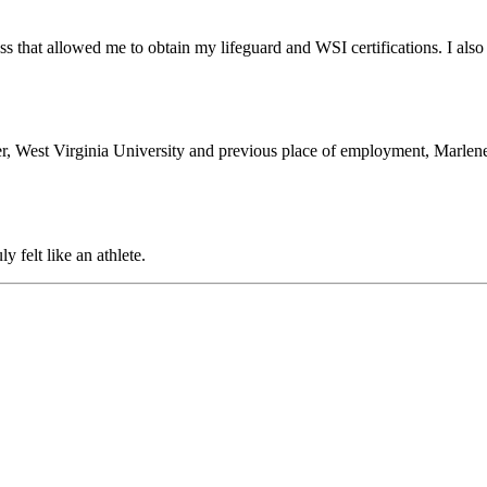
s that allowed me to obtain my lifeguard and WSI certifications. I also
er, West Virginia University and previous place of employment, Marle
​‌‌ ‌​‌‍‍​​ ‌‌ ​‍‌‍‍‌‌‍​ ‌‍‍​‌‌‌​‌‍‌‌‌ ‍​‌ ‌​​‍‌‌​ ‌‌‌​​‍‌‌ ‌‍‍ ‌‍‌‌‌ ‍‌​‍‌‌​ ​ ‌​‌​​‍‌‌​ ​ ‌​‌​​‍‌‌​ ​‍​ ​‍‌‍‍​‌ ‍‍‌ ‌‍‌‌‌ ​ ​‍​ ​​‌​ ‌​​‌​‍‌‌​ ​‍​ ​‍​‍‌‌​ ‌‌‌​‌​​‍ ‍‌‍​ ‌‍‍​‌‍‍‌‌‍ ​‌‍‌​‌ ​‍‌‍‌‌‌‍ ‍​‍‌‌​ ‌‌‌​​‍‌‌ ‌‍‍ ‌‍‌‌‌ ‍‌​‍‌‌​ ​ ‌​‌​​‍‌‌​ ​ ‌​‌​​‍‌‌​ ​‍​ ​‍‌​‌ ‌ ‍​‌ ‍‍‌​‍ ​ ​​‌‍​ ‌​ ​‌‌‌‌​‍‌‌​ ​‍​ ​‍​‍‌‌​ ‌‌‌​‌​​‍ ‍‌ ‌​‌‍‌‌‌ ‍​‌ ‌​​‍‌‍‌ ​​‌‍‌‌‌ ​‍‌ ​ ‌ ​​‌‍‌‌‌‍​ ‌ ‌​‌‍‍‌‌ ‌‍‌‍‌‌​ ‌‌ ​​‌ ‌‌‌‍​‍‌‍ ​‌‍‍‌‌ ​ ‌‍‍​‌‍‌‌‌‍‌​​‍​‍‌ ‌