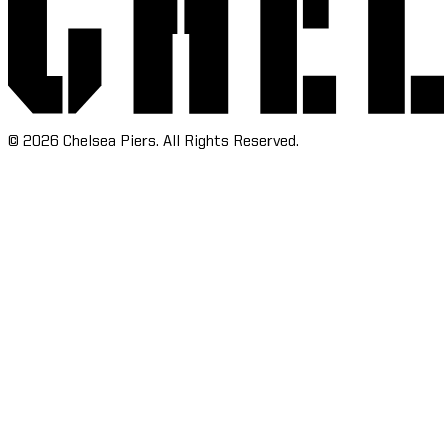
©
2026
Chelsea Piers. All Rights Reserved.​​​​‌ ‍ ​‍​‍‌‍ ‌ ​‍‌‍‍‌‌‍‌ ‌‍‍‌‌‍ ‍​‍​‍​ ‍‍​‍​‍‌ ​ ‌‍​‌‌‍ ‍‌‍‍‌‌ ‌​‌ ‍‌​‍ ‍‌‍‍‌‌‍ ​‍​‍​‍ ​​‍​‍‌‍‍​‌ ​‍‌‍‌‌‌‍‌‍​‍​‍​ ‍‍​‍​‍‌‍‍​‌ ‌​‌ ‌​‌ ​​‌ ​ ​ ‍‍​‍ ​‍ ‌‍​ ‌‍‍​‌‍‌‌‌‍ ​‌ ​ ‌‍‌‌‌‍​‌‌ ​​‌‍‍‌‌‍‌‌‌ ​‍‌ ​ ​‍ ‍‌ ​ ‌‍​‌‌‍ ‍‌‍‍‌‌ ‌​‌ ‍‌​‍ ‍‌ ​ ‌ ‌​‌ ‌‌‌‍‌​‌‍‍‌‌‍ ​‍ ‌‍‍‌‌‍ ‍‌ ‌​‌‍‌‌‌‍ ‍‌ ‌​​‍ ‌‍‌‌‌‍‌​‌‍‍‌‌ ‌​​‍ ‌‍ ‌‌‍ ‌‍‌​‌‍‌‌​ ‌‌ ​​‌ ​‍‌‍‌‌‌ ​ ‌‍‌‌‌‍ ‍‌ ‌​‌‍​‌‌ ‌​‌‍‍‌‌‍ ‌‍ ‍​ ‍ ‌‍‍‌‌‍‌​​ ‌‌‍‌‍‌‍ ‌‍ ‌ ‌​‌‍‌‌‌ ​‍​ ‍ ‌ ‌​‌ ‍‌‌ ​​‌‍‌‌​ ‌‌‍‌‍‌‍ ‌‍ ‌ ‌​‌‍‌‌‌ ​‍​ ‍ ‌ ​​‌‍​‌‌ ‌​‌‍‍​​ ‌‌ ​ ‌ ‌‌‌‍​‍‌ ‌​‌‍‍‌‌ ‌​‌‍ ​‌‍‌‌​ ‌‍​‍‌‍​‌‌ ​ ‌‍‌‌‌‌‌‌‌ ​‍‌‍ ​​ ‌‌‍‍​‌ ‌​‌ ‌​‌ ​​‌ ​ ​‍‌‌​ ​ ‌​​‌​‍‌‌​ ​‍‌​‌‍​‍‌‌​ ​‍‌​‌‍‌‍​ ‌‍‍​‌‍‌‌‌‍ ​‌ ​ ‌‍‌‌‌‍​‌‌ ​​‌‍‍‌‌‍‌‌‌ ​‍‌ ​ ​‍ ‍‌ ​ ‌‍​‌‌‍ ‍‌‍‍‌‌ ‌​‌ ‍‌​‍ ‍‌ ​ ‌ ‌​‌ ‌‌‌‍‌​‌‍‍‌‌‍ ​‍‌‍‌‍‍‌‌‍‌​​ ‌‌‍‌‍‌‍ ‌‍ ‌ ‌​‌‍‌‌‌ ​‍​‍‌‍‌ ‌​‌ ‍‌‌ ​​‌‍‌‌​ ‌‌‍‌‍‌‍ ‌‍ ‌ ‌​‌‍‌‌‌ ​‍​‍‌‍‌ ​​‌‍​‌‌ ‌​‌‍‍​​ ‌‌ ​ ‌ ‌‌‌‍​‍‌ ‌​‌‍‍‌‌ ‌​‌‍ ​‌‍‌‌​‍‌‍‌ ​​‌‍‌‌‌ ​‍‌ ​ ‌ ​​‌‍‌‌‌‍​ ‌ ‌​‌‍‍‌‌ ‌‍‌‍‌‌​ ‌‌ ​​‌ ‌‌‌‍​‍‌‍ ​‌‍‍‌‌ ​ ‌‍‍​‌‍‌‌‌‍‌​​‍​‍‌ ‌