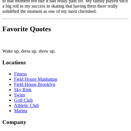
to that moment felt like it had really paid off. My family played such
a big roll in my success in skating that having them there really
solidified the moment as one of my most cherished.​​​​‌ ‍ ​‍​‍‌‍ ‌ ​‍‌‍‍‌‌‍‌ ‌‍‍‌‌‍ ‍​‍​‍​ ‍‍​‍​‍‌ ​ ‌‍​‌‌‍ ‍‌‍‍‌‌ ‌​‌ ‍‌​‍ ‍‌‍‍‌‌‍ ​‍​‍​‍ ​​‍​‍‌‍‍​‌ ​‍‌‍‌‌‌‍‌‍​‍​‍​ ‍‍​‍​‍‌‍‍​‌ ‌​‌ ‌​‌ ​​‌ ​ ​ ‍‍​‍ ​‍ ‌‍​ ‌‍‍​‌‍‌‌‌‍ ​‌ ​ ‌‍‌‌‌‍​‌‌ ​​‌‍‍‌‌‍‌‌‌ ​‍‌ ​ ​‍ ‍‌ ​ ‌‍​‌‌‍ ‍‌‍‍‌‌ ‌​‌ ‍‌​‍ ‍‌ ​ ‌ ‌​‌ ‌‌‌‍‌​‌‍‍‌‌‍ ​‍ ‌‍‍‌‌‍ ‍‌ ‌​‌‍‌‌‌‍ ‍‌ ‌​​‍ ‌‍‌‌‌‍‌​‌‍‍‌‌ ‌​​‍ ‌‍ ‌‌‍ ‌‍‌​‌‍‌‌​ ‌‌ ​​‌ ​‍‌‍‌‌‌ ​ ‌‍‌‌‌‍ ‍‌ ‌​‌‍​‌‌ ‌​‌‍‍‌‌‍ ‌‍ ‍​ ‍ ‌‍‍‌‌‍‌​​ ‌​ ​‌​ ‍‌​ ‌‌​ ‌‌​ ‌‍​ ‌‍‌‍​‍​ ‌​​‍ ‌​ ‌​‌‍​‍​ ​​‌‍‌‌​‍ ‌​ ‌​​ ​ ​ ​‌‌‍‌‌​‍ ‌‌‍​‍‌‍​‍‌‍‌‌‌‍‌‍​‍ ‌‌‍​‌​ ​‍​ ‍‌​ ‍‌‌‍​‌​ ‍‌​ ​‍​ ​ ​ ​​‌‍​‌​ ​ ​ ‌ ​ ‍ ‌ ‌​‌ ‍‌‌ ​​‌‍‌‌​ ‌‌‍​ ‌‍ ‌‍​‌‌‍​ ‌‍‍​​ ‍ ‌ ​​‌‍​‌‌ ‌​‌‍‍​​ ‌‌ ​‍‌‍‍‌‌‍​ ‌‍‍​‌‌‌​‌‍‌‌‌ ‍​‌ ‌​​‍‌‌​ ‌‌‌​​‍‌‌ ‌‍‍ ‌‍‌‌‌ ‍‌​‍‌‌​ ​ ‌​‌​​‍‌‌​ ​ ‌​‌​​‍‌‌​ ​‍​ ​‍​ ‍​‌​​‌‌‌‌​‌‍​‌‌‍​‌‌​​ ‌ ‌‍‌​‌ ​‍‌‌​ ​‍​ ​‍​‍‌‌​ ‌‌‌​‌​​‍ ‍‌‍​ ‌‍‍​‌‍‍‌‌‍ ​‌‍‌​‌ ​‍‌‍‌‌‌‍ ‍​‍‌‌​ ‌‌‌​​‍‌‌ ‌‍‍ ‌‍‌‌‌ ‍‌​‍‌‌​ ​ ‌​‌​​‍‌‌​ ​ ‌​‌​​‍‌‌​ ​‍​ ​‍‌‍‍‍​ ‌ ‌‌‌‍‌ ‌ ‌‍​ ‌​ ‌​‌‌‌ ‍​​‍‌‌​ ​‍​ ​‍​‍‌‌​ ‌‌‌​‌​​‍ ‍‌ ‌​‌‍‌‌‌ ‍​‌ ‌​​ ‌‍​‍‌‍​‌‌ ​ ‌‍‌‌‌‌‌‌‌ ​‍‌‍ ​​ ‌‌‍‍​‌ ‌​‌ ‌​‌ ​​‌ ​ ​‍‌‌​ ​ ‌​​‌​‍‌‌​ ​‍‌​‌‍​‍‌‌​ ​‍‌​‌‍‌‍​ ‌‍‍​‌‍‌‌‌‍ ​‌ ​ ‌‍‌‌‌‍​‌‌ ​​‌‍‍‌‌‍‌‌‌ ​‍‌ ​ ​‍ ‍‌ ​ ‌‍​‌‌‍ ‍‌‍‍‌‌ ‌​‌ ‍‌​‍ ‍‌ ​ ‌ ‌​‌ ‌‌‌‍‌​‌‍‍‌‌‍ ​‍‌‍‌‍‍‌‌‍‌​​ ‌​ ​‌​ ‍‌​ ‌‌​ ‌‌​ ‌‍​ ‌‍‌‍​‍​ ‌​​‍ ‌​ ‌​‌‍​‍​ ​​‌‍‌‌​‍ ‌​ ‌​​ ​ ​ ​‌‌‍‌‌​‍ ‌‌‍​‍‌‍​‍‌‍‌‌‌‍‌‍​‍ ‌‌‍​‌​ ​‍​ ‍‌​ ‍‌‌‍​‌​ ‍‌​ ​‍​ ​ ​ ​​‌‍​‌​ ​ ​ ‌ ​‍‌‍‌ ‌​‌ ‍‌‌ ​​‌‍‌‌​ ‌‌‍​ ‌‍ ‌‍​‌‌‍​ ‌‍‍​​‍‌‍‌ ​​‌‍​‌‌ ‌​‌‍‍​​ ‌‌ ​‍‌‍‍‌‌‍​ ‌‍‍​‌‌‌​‌‍‌‌‌ ‍​‌ ‌​​‍‌‌​ ‌‌‌​​‍‌‌ ‌‍‍ ‌‍‌‌‌ ‍‌​‍‌‌​ ​ ‌​‌​​‍‌‌​ ​ ‌​‌​​‍‌‌​ ​‍​ ​‍​ ‍​‌​​‌‌‌‌​‌‍​‌‌‍​‌‌​​ ‌ ‌‍‌​‌ ​‍‌‌​ ​‍​ ​‍​‍‌‌​ ‌‌‌​‌​​‍ ‍‌‍​ ‌‍‍​‌‍‍‌‌‍ ​‌‍‌​‌ ​‍‌‍‌‌‌‍ ‍​‍‌‌​ ‌‌‌​​‍‌‌ ‌‍‍ ‌‍‌‌‌ ‍‌​‍‌‌​ ​ ‌​‌​​‍‌‌​ ​ ‌​‌​​‍‌‌​ ​‍​ ​‍‌‍‍‍​ ‌ ‌‌‌‍‌ ‌ ‌‍​ ‌​ ‌​‌‌‌ ‍​​‍‌‌​ ​‍​ ​‍​‍‌‌​ ‌‌‌​‌​​‍ ‍‌ ‌​‌‍‌‌‌ ‍​‌ ‌​​‍‌‍‌ ​​‌‍‌‌‌ ​‍‌ ​ ‌ ​​‌‍‌‌‌‍​ ‌ ‌​‌‍‍‌‌ ‌‍‌‍‌‌​ ‌‌ ​​‌ ‌‌‌‍​‍‌‍ ​‌‍‍‌‌ ​ ‌‍‍​‌‍‌‌‌‍‌​​‍​‍‌ ‌
Favorite Quotes
Wake up, dress up, show up.​​​​‌ ‍ ​‍​‍‌‍ ‌ ​‍‌‍‍‌‌‍‌ ‌‍‍‌‌‍ ‍​‍​‍​ ‍‍​‍​‍‌ ​ ‌‍​‌‌‍ ‍‌‍‍‌‌ ‌​‌ ‍‌​‍ ‍‌‍‍‌‌‍ ​‍​‍​‍ ​​‍​‍‌‍‍​‌ ​‍‌‍‌‌‌‍‌‍​‍​‍​ ‍‍​‍​‍‌‍‍​‌ ‌​‌ ‌​‌ ​​‌ ​ ​ ‍‍​‍ ​‍ ‌‍​ ‌‍‍​‌‍‌‌‌‍ ​‌ ​ ‌‍‌‌‌‍​‌‌ ​​‌‍‍‌‌‍‌‌‌ ​‍‌ ​ ​‍ ‍‌ ​ ‌‍​‌‌‍ ‍‌‍‍‌‌ ‌​‌ ‍‌​‍ ‍‌ ​ ‌ ‌​‌ ‌‌‌‍‌​‌‍‍‌‌‍ ​‍ ‌‍‍‌‌‍ ‍‌ ‌​‌‍‌‌‌‍ ‍‌ ‌​​‍ ‌‍‌‌‌‍‌​‌‍‍‌‌ ‌​​‍ ‌‍ ‌‌‍ ‌‍‌​‌‍‌‌​ ‌‌ ​​‌ ​‍‌‍‌‌‌ ​ ‌‍‌‌‌‍ ‍‌ ‌​‌‍​‌‌ ‌​‌‍‍‌‌‍ ‌‍ ‍​ ‍ ‌‍‍‌‌‍‌​​ ‌​ ​‌​ ‍‌​ ‌‌​ ‌‌​ ‌‍​ ‌‍‌‍​‍​ ‌​​‍ ‌​ ‌​‌‍​‍​ ​​‌‍‌‌​‍ ‌​ ‌​​ ​ ​ ​‌‌‍‌‌​‍ ‌‌‍​‍‌‍​‍‌‍‌‌‌‍‌‍​‍ ‌‌‍​‌​ ​‍​ ‍‌​ ‍‌‌‍​‌​ ‍‌​ ​‍​ ​ ​ ​​‌‍​‌​ ​ ​ ‌ ​ ‍ ‌ ‌​‌ ‍‌‌ ​​‌‍‌‌​ ‌‌‍​ ‌‍ ‌‍​‌‌‍​ ‌‍‍​​ ‍ ‌ ​​‌‍​‌‌ ‌​‌‍‍​​ ‌‌ ​‌‌ ‌‌‌‍ ‌ ‌​‌‍‌‌‌ ​ ​‍‌‌​ ‌‌‌​​‍‌‌ ‌‍‍ ‌‍‌‌‌ ‍‌​‍‌‌​ ​ ‌​‌​​‍‌‌​ ​ ‌​‌​​‍‌‌​ ​‍​ ​‍‌‌​‌‌​ ​‌‍‍‍‌​‍‌‌​‌​​ ‌‍‌​​ ‌‌‍‍​‍‌‌​ ​‍​ ​‍​‍‌‌​ ‌‌‌​‌​​‍ ‍‌ ​‌‌ ‌‌‌‍ ‌ ‌​‌‍‌‌​‍‌‌​ ‌‌‌​​‍‌‌ ‌‍‍ ‌‍‌‌‌ ‍‌​‍‌‌​ ​ ‌​‌​​‍‌‌​ ​ ‌​‌​​‍‌‌​ ​‍​ ​‍​ ‌‌​ ​‍‌‍ ‌​​‌​ ‌​‌‍‌‍‌ ‍‍‌​‍ ​‍‌‌​ ​‍​ ​‍​‍‌‌​ ‌‌‌​‌​​‍ ‍‌‍​ ‌‍‍​‌‍‍‌‌‍ ​‌‍‌​‌ ​‍‌‍‌‌‌‍ ‍​‍‌‌​ ‌‌‌​​‍‌‌ ‌‍‍ ‌‍‌‌‌ ‍‌​‍‌‌​ ​ ‌​‌​​‍‌‌​ ​ ‌​‌​​‍‌‌​ ​‍​ ​‍‌​ ‌‌‍ ‌​ ‌​‌‍‍​​ ‍​‌ ‌ ‌‍ ‌‌‍ ‍​‍‌‌​ ​‍​ ​‍​‍‌‌​ ‌‌‌​‌​​‍ ‍‌ ‌​‌‍‌‌‌ ‍​‌ ‌​​ ‌‍​‍‌‍​‌‌ ​ ‌‍‌‌‌‌‌‌‌ ​‍‌‍ ​​ ‌‌‍‍​‌ ‌​‌ ‌​‌ ​​‌ ​ ​‍‌‌​ ​ ‌​​‌​‍‌‌​ ​‍‌​‌‍​‍‌‌​ ​‍‌​‌‍‌‍​ ‌‍‍​‌‍‌‌‌‍ ​‌ ​ ‌‍‌‌‌‍​‌‌ ​​‌‍‍‌‌‍‌‌‌ ​‍‌ ​ ​‍ ‍‌ ​ ‌‍​‌‌‍ ‍‌‍‍‌‌ ‌​‌ ‍‌​‍ ‍‌ ​ ‌ ‌​‌ ‌‌‌‍‌​‌‍‍‌‌‍ ​‍‌‍‌‍‍‌‌‍‌​​ ‌​ ​‌​ ‍‌​ ‌‌​ ‌‌​ ‌‍​ ‌‍‌‍​‍​ ‌​​‍ ‌​ ‌​‌‍​‍​ ​​‌‍‌‌​‍ ‌​ ‌​​ ​ ​ ​‌‌‍‌‌​‍ ‌‌‍​‍‌‍​‍‌‍‌‌‌‍‌‍​‍ ‌‌‍​‌​ ​‍​ ‍‌​ ‍‌‌‍​‌​ ‍‌​ ​‍​ ​ ​ ​​‌‍​‌​ ​ ​ ‌ ​‍‌‍‌ ‌​‌ ‍‌‌ ​​‌‍‌‌​ ‌‌‍​ ‌‍ ‌‍​‌‌‍​ ‌‍‍​​‍‌‍‌ ​​‌‍​‌‌ ‌​‌‍‍​​ ‌‌ ​‌‌ ‌‌‌‍ ‌ ‌​‌‍‌‌‌ ​ ​‍‌‌​ ‌‌‌​​‍‌‌ ‌‍‍ ‌‍‌‌‌ ‍‌​‍‌‌​ ​ ‌​‌​​‍‌‌​ ​ ‌​‌​​‍‌‌​ ​‍​ ​‍‌‌​‌‌​ ​‌‍‍‍‌​‍‌‌​‌​​ ‌‍‌​​ ‌‌‍‍​‍‌‌​ ​‍​ ​‍​‍‌‌​ ‌‌‌​‌​​‍ ‍‌ ​‌‌ ‌‌‌‍ ‌ ‌​‌‍‌‌​‍‌‌​ ‌‌‌​​‍‌‌ ‌‍‍ ‌‍‌‌‌ ‍‌​‍‌‌​ ​ ‌​‌​​‍‌‌​ ​ ‌​‌​​‍‌‌​ ​‍​ ​‍​ ‌‌​ ​‍‌‍ ‌​​‌​ ‌​‌‍‌‍‌ ‍‍‌​‍ ​‍‌‌​ ​‍​ ​‍​‍‌‌​ ‌‌‌​‌​​‍ ‍‌‍​ ‌‍‍​‌‍‍‌‌‍ ​‌‍‌​‌ ​‍‌‍‌‌‌‍ ‍​‍‌‌​ ‌‌‌​​‍‌‌ ‌‍‍ ‌‍‌‌‌ ‍‌​‍‌‌​ ​ ‌​‌​​‍‌‌​ ​ ‌​‌​​‍‌‌​ ​‍​ ​‍‌​ ‌‌‍ ‌​ ‌​‌‍‍​​ ‍​‌ ‌ ‌‍ ‌‌‍ ‍​‍‌‌​ ​‍​ ​‍​‍‌‌​ ‌‌‌​‌​​‍ ‍‌ ‌​‌‍‌‌‌ ‍​‌ ‌​​‍‌‍‌ ​​‌‍‌‌‌ ​‍‌ ​ ‌ ​​‌‍‌‌‌‍​ ‌ ‌​‌‍‍‌‌ ‌‍‌‍‌‌​ ‌‌ ​​‌ ‌‌‌‍​‍‌‍ ​‌‍‍‌‌ ​ ‌‍‍​‌‍‌‌‌‍‌​​‍​‍‌ ‌
Locations​​​​‌ ‍ ​‍​‍‌‍ ‌ ​‍‌‍‍‌‌‍‌ ‌‍‍‌‌‍ ‍​‍​‍​ ‍‍​‍​‍‌ ​ ‌‍​‌‌‍ ‍‌‍‍‌‌ ‌​‌ ‍‌​‍ ‍‌‍‍‌‌‍ ​‍​‍​‍ ​​‍​‍‌‍‍​‌ ​‍‌‍‌‌‌‍‌‍​‍​‍​ ‍‍​‍​‍‌‍‍​‌ ‌​‌ ‌​‌ ​​‌ ​ ​ ‍‍​‍ ​‍ ‌‍​ ‌‍‍​‌‍‌‌‌‍ ​‌ ​ ‌‍‌‌‌‍​‌‌ ​​‌‍‍‌‌‍‌‌‌ ​‍‌ ​ ​‍ ‍‌ ​ ‌‍​‌‌‍ ‍‌‍‍‌‌ ‌​‌ ‍‌​‍ ‍‌ ​ ‌ ‌​‌ ‌‌‌‍‌​‌‍‍‌‌‍ ​‍ ‌‍‍‌‌‍ ‍‌ ‌​‌‍‌‌‌‍ ‍‌ ‌​​‍ ‌‍‌‌‌‍‌​‌‍‍‌‌ ‌​​‍ ‌‍ ‌‌‍ ‌‍‌​‌‍‌‌​ ‌‌ ​​‌ ​‍‌‍‌‌‌ ​ ‌‍‌‌‌‍ ‍‌ ‌​‌‍​‌‌ ‌​‌‍‍‌‌‍ ‌‍ ‍​ ‍ ‌‍‍‌‌‍‌​​ ‌‌‍‌‍‌‍ ‌‍ ‌ ‌​‌‍‌‌‌ ​‍​ ‍ ‌ ‌​‌ ‍‌‌ ​​‌‍‌‌​ ‌‌‍‌‍‌‍ ‌‍ ‌ ‌​‌‍‌‌‌ ​‍​ ‍ ‌ ​​‌‍​‌‌ ‌​‌‍‍​​ ‌‌‍​ ‌‍ ‌‍ ​‌ ‌‌‌‍ ‌‌‍ ‍‌ ​ ​‍‌‌​ ‌‌‌​​‍‌‌ ‌‍‍ ‌‍‌‌‌ ‍‌​‍‌‌​ ​ ‌​‌​​‍‌‌​ ​ ‌​‌​​‍‌‌​ ​‍​ ​‍‌‍‌‌‌‍​‍​ ​‍​ ‍​‌‍​ ​ ‌‌‌‍​ ‌‍​ ‌‍‌‌‌‍​‍‌‍​‌​ ​‌​‍‌‌​ ​‍​ ​‍​‍‌‌​ ‌‌‌​‌​​‍ ‍‌ ‌​‌‍‍‌‌ ‌​‌‍ ​‌‍‌‌​ ‌‍​‍‌‍​‌‌ ​ ‌‍‌‌‌‌‌‌‌ ​‍‌‍ ​​ ‌‌‍‍​‌ ‌​‌ ‌​‌ ​​‌ ​ ​‍‌‌​ ​ ‌​​‌​‍‌‌​ ​‍‌​‌‍​‍‌‌​ ​‍‌​‌‍‌‍​ ‌‍‍​‌‍‌‌‌‍ ​‌ ​ ‌‍‌‌‌‍​‌‌ ​​‌‍‍‌‌‍‌‌‌ ​‍‌ ​ ​‍ ‍‌ ​ ‌‍​‌‌‍ ‍‌‍‍‌‌ ‌​‌ ‍‌​‍ ‍‌ ​ ‌ ‌​‌ ‌‌‌‍‌​‌‍‍‌‌‍ ​‍‌‍‌‍‍‌‌‍‌​​ ‌‌‍‌‍‌‍ ‌‍ ‌ ‌​‌‍‌‌‌ ​‍​‍‌‍‌ ‌​‌ ‍‌‌ ​​‌‍‌‌​ ‌‌‍‌‍‌‍ ‌‍ ‌ ‌​‌‍‌‌‌ ​‍​‍‌‍‌ ​​‌‍​‌‌ ‌​‌‍‍​​ ‌‌‍​ ‌‍ ‌‍ ​‌ ‌‌‌‍ ‌‌‍ ‍‌ ​ ​‍‌‌​ ‌‌‌​​‍‌‌ ‌‍‍ ‌‍‌‌‌ ‍‌​‍‌‌​ ​ ‌​‌​​‍‌‌​ ​ ‌​‌​​‍‌‌​ ​‍​ ​‍‌‍‌‌‌‍​‍​ ​‍​ ‍​‌‍​ ​ ‌‌‌‍​ ‌‍​ ‌‍‌‌‌‍​‍‌‍​‌​ ​‌​‍‌‌​ ​‍​ ​‍​‍‌‌​ ‌‌‌​‌​​‍ ‍‌ ‌​‌‍‍‌‌ ‌​‌‍ ​‌‍‌‌​‍‌‍‌ ​​‌‍‌‌‌ ​‍‌ ​ ‌ ​​‌‍‌‌‌‍​ ‌ ‌​‌‍‍‌‌ ‌‍‌‍‌‌​ ‌‌ ​​‌ ‌‌‌‍​‍‌‍ ​‌‍‍‌‌ ​ ‌‍‍​‌‍‌‌‌‍‌​​‍​‍‌ ‌
Fitness​​​​‌ ‍ ​‍​‍‌‍ ‌ ​‍‌‍‍‌‌‍‌ ‌‍‍‌‌‍ ‍​‍​‍​ ‍‍​‍​‍‌ ​ ‌‍​‌‌‍ ‍‌‍‍‌‌ ‌​‌ ‍‌​‍ ‍‌‍‍‌‌‍ ​‍​‍​‍ ​​‍​‍‌‍‍​‌ ​‍‌‍‌‌‌‍‌‍​‍​‍​ ‍‍​‍​‍‌‍‍​‌ ‌​‌ ‌​‌ ​​‌ ​ ​ ‍‍​‍ ​‍ ‌‍​ ‌‍‍​‌‍‌‌‌‍ ​‌ ​ ‌‍‌‌‌‍​‌‌ ​​‌‍‍‌‌‍‌‌‌ ​‍‌ ​ ​‍ ‍‌ ​ ‌‍​‌‌‍ ‍‌‍‍‌‌ ‌​‌ ‍‌​‍ ‍‌ ​ ‌ ‌​‌ ‌‌‌‍‌​‌‍‍‌‌‍ ​‍ ‌‍‍‌‌‍ ‍‌ ‌​‌‍‌‌‌‍ ‍‌ ‌​​‍ ‌‍‌‌‌‍‌​‌‍‍‌‌ ‌​​‍ ‌‍ ‌‌‍ ‌‍‌​‌‍‌‌​ ‌‌ ​​‌ ​‍‌‍‌‌‌ ​ ‌‍‌‌‌‍ ‍‌ ‌​‌‍​‌‌ ‌​‌‍‍‌‌‍ ‌‍ ‍​ ‍ ‌‍‍‌‌‍‌​​ ‌‌‍‌‍‌‍ ‌‍ ‌ ‌​‌‍‌‌‌ ​‍​ ‍ ‌ ‌​‌ ‍‌‌ ​​‌‍‌‌​ ‌‌‍‌‍‌‍ ‌‍ ‌ ‌​‌‍‌‌‌ ​‍​ ‍ ‌ ​​‌‍​‌‌ ‌​‌‍‍​​ ‌‌‍​ ‌‍ ‌‍ ​‌ ‌‌‌‍ ‌‌‍ ‍‌ ​ ​‍‌‌​ ‌‌‌​​‍‌‌ ‌‍‍ ‌‍‌‌‌ ‍‌​‍‌‌​ ​ ‌​‌​​‍‌‌​ ​ ‌​‌​​‍‌‌​ ​‍​ ​‍‌‍‌‌‌‍​‍​ ​‍​ ‍​‌‍​ ​ ‌‌‌‍​ ‌‍​ ‌‍‌‌‌‍​‍‌‍​‌​ ​‌​‍‌‌​ ​‍​ ​‍​‍‌‌​ ‌‌‌​‌​​‍ ‍‌‍ ​‌‍‍‌‌‍ ‍‌‍‍ ‌ ​ ​‍‌‌​ ‌‌‌​​‍‌‌ ‌‍‍ ‌‍‌‌‌ ‍‌​‍‌‌​ ​ ‌​‌​​‍‌‌​ ​ ‌​‌​​‍‌‌​ ​‍​ ​‍​ ​‍​ ​ ​ ​ ‌‍​ ‌‍‌‌​ ‍​​ ‌‍​ ​‌​ ‌​‌‍​‌‌‍​ ​ ‍‌​‍‌‌​ ​‍​ ​‍​‍‌‌​ ‌‌‌​‌​​‍ ‍‌‍ ‍‌‍​‌‌‍ ‌‌‍‌‌​ ‌‍​‍‌‍​‌‌ ​ ‌‍‌‌‌‌‌‌‌ ​‍‌‍ ​​ ‌‌‍‍​‌ ‌​‌ ‌​‌ ​​‌ ​ ​‍‌‌​ ​ ‌​​‌​‍‌‌​ ​‍‌​‌‍​‍‌‌​ ​‍‌​‌‍‌‍​ ‌‍‍​‌‍‌‌‌‍ ​‌ ​ ‌‍‌‌‌‍​‌‌ ​​‌‍‍‌‌‍‌‌‌ ​‍‌ ​ ​‍ ‍‌ ​ ‌‍​‌‌‍ ‍‌‍‍‌‌ ‌​‌ ‍‌​‍ ‍‌ ​ ‌ ‌​‌ ‌‌‌‍‌​‌‍‍‌‌‍ ​‍‌‍‌‍‍‌‌‍‌​​ ‌‌‍‌‍‌‍ ‌‍ ‌ ‌​‌‍‌‌‌ ​‍​‍‌‍‌ ‌​‌ ‍‌‌ ​​‌‍‌‌​ ‌‌‍‌‍‌‍ ‌‍ ‌ ‌​‌‍‌‌‌ ​‍​‍‌‍‌ ​​‌‍​‌‌ ‌​‌‍‍​​ ‌‌‍​ ‌‍ ‌‍ ​‌ ‌‌‌‍ ‌‌‍ ‍‌ ​ ​‍‌‌​ ‌‌‌​​‍‌‌ ‌‍‍ ‌‍‌‌‌ ‍‌​‍‌‌​ ​ ‌​‌​​‍‌‌​ ​ ‌​‌​​‍‌‌​ ​‍​ ​‍‌‍‌‌‌‍​‍​ ​‍​ ‍​‌‍​ ​ ‌‌‌‍​ ‌‍​ ‌‍‌‌‌‍​‍‌‍​‌​ ​‌​‍‌‌​ ​‍​ ​‍​‍‌‌​ ‌‌‌​‌​​‍ ‍‌‍ ​‌‍‍‌‌‍ ‍‌‍‍ ‌ ​ ​‍‌‌​ ‌‌‌​​‍‌‌ ‌‍‍ ‌‍‌‌‌ ‍‌​‍‌‌​ ​ ‌​‌​​‍‌‌​ ​ ‌​‌​​‍‌‌​ ​‍​ ​‍​ ​‍​ ​ ​ ​ ‌‍​ ‌‍‌‌​ ‍​​ ‌‍​ ​‌​ ‌​‌‍​‌‌‍​ ​ ‍‌​‍‌‌​ ​‍​ ​‍​‍‌‌​ ‌‌‌​‌​​‍ ‍‌‍ ‍‌‍​‌‌‍ ‌‌‍‌‌​‍‌‍‌ ​​‌‍‌‌‌ ​‍‌ ​ ‌ ​​‌‍‌‌‌‍​ ‌ ‌​‌‍‍‌‌ ‌‍‌‍‌‌​ ‌‌ ​​‌ ‌‌‌‍​‍‌‍ ​‌‍‍‌‌ ​ ‌‍‍​‌‍‌‌‌‍‌​​‍​‍‌ ‌
Field House Manhattan​​​​‌ ‍ ​‍​‍‌‍ ‌ ​‍‌‍‍‌‌‍‌ ‌‍‍‌‌‍ ‍​‍​‍​ ‍‍​‍​‍‌ ​ ‌‍​‌‌‍ ‍‌‍‍‌‌ ‌​‌ ‍‌​‍ ‍‌‍‍‌‌‍ ​‍​‍​‍ ​​‍​‍‌‍‍​‌ ​‍‌‍‌‌‌‍‌‍​‍​‍​ ‍‍​‍​‍‌‍‍​‌ ‌​‌ ‌​‌ ​​‌ ​ ​ ‍‍​‍ ​‍ ‌‍​ ‌‍‍​‌‍‌‌‌‍ ​‌ ​ ‌‍‌‌‌‍​‌‌ ​​‌‍‍‌‌‍‌‌‌ ​‍‌ ​ ​‍ ‍‌ ​ ‌‍​‌‌‍ ‍‌‍‍‌‌ ‌​‌ ‍‌​‍ ‍‌ ​ ‌ ‌​‌ ‌‌‌‍‌​‌‍‍‌‌‍ ​‍ ‌‍‍‌‌‍ ‍‌ ‌​‌‍‌‌‌‍ ‍‌ ‌​​‍ ‌‍‌‌‌‍‌​‌‍‍‌‌ ‌​​‍ ‌‍ ‌‌‍ ‌‍‌​‌‍‌‌​ ‌‌ ​​‌ ​‍‌‍‌‌‌ ​ ‌‍‌‌‌‍ ‍‌ ‌​‌‍​‌‌ ‌​‌‍‍‌‌‍ ‌‍ ‍​ ‍ ‌‍‍‌‌‍‌​​ ‌‌‍‌‍‌‍ ‌‍ ‌ ‌​‌‍‌‌‌ ​‍​ ‍ ‌ ‌​‌ ‍‌‌ ​​‌‍‌‌​ ‌‌‍‌‍‌‍ ‌‍ ‌ ‌​‌‍‌‌‌ ​‍​ ‍ ‌ ​​‌‍​‌‌ ‌​‌‍‍​​ ‌‌‍​ ‌‍ ‌‍ ​‌ ‌‌‌‍ ‌‌‍ ‍‌ ​ ​‍‌‌​ ‌‌‌​​‍‌‌ ‌‍‍ ‌‍‌‌‌ ‍‌​‍‌‌​ ​ ‌​‌​​‍‌‌​ ​ ‌​‌​​‍‌‌​ ​‍​ ​‍‌‍‌‌‌‍​‍​ ​‍​ ‍​‌‍​ ​ ‌‌‌‍​ ‌‍​ ‌‍‌‌‌‍​‍‌‍​‌​ ​‌​‍‌‌​ ​‍​ ​‍​‍‌‌​ ‌‌‌​‌​​‍ ‍‌‍ ​‌‍‍‌‌‍ ‍‌‍‍ ‌ ​ ​‍‌‌​ ‌‌‌​​‍‌‌ ‌‍‍ ‌‍‌‌‌ ‍‌​‍‌‌​ ​ ‌​‌​​‍‌‌​ ​ ‌​‌​​‍‌‌​ ​‍​ ​‍​ ​‌​ ​ ​ ​‌‌‍​‍​ ​​​ ​‌‌‍​‌​ ‌ ​ ​‍​ ​‍​ ‌‍​ ‌​​‍‌‌​ ​‍​ ​‍​‍‌‌​ ‌‌‌​‌​​‍ ‍‌‍ ‍‌‍​‌‌‍ ‌‌‍‌‌​ ‌‍​‍‌‍​‌‌ ​ ‌‍‌‌‌‌‌‌‌ ​‍‌‍ ​​ ‌‌‍‍​‌ ‌​‌ ‌​‌ ​​‌ ​ ​‍‌‌​ ​ ‌​​‌​‍‌‌​ ​‍‌​‌‍​‍‌‌​ ​‍‌​‌‍‌‍​ ‌‍‍​‌‍‌‌‌‍ ​‌ ​ ‌‍‌‌‌‍​‌‌ ​​‌‍‍‌‌‍‌‌‌ ​‍‌ ​ ​‍ ‍‌ ​ ‌‍​‌‌‍ ‍‌‍‍‌‌ ‌​‌ ‍‌​‍ ‍‌ ​ ‌ ‌​‌ ‌‌‌‍‌​‌‍‍‌‌‍ ​‍‌‍‌‍‍‌‌‍‌​​ ‌‌‍‌‍‌‍ ‌‍ ‌ ‌​‌‍‌‌‌ ​‍​‍‌‍‌ ‌​‌ ‍‌‌ ​​‌‍‌‌​ ‌‌‍‌‍‌‍ ‌‍ ‌ ‌​‌‍‌‌‌ ​‍​‍‌‍‌ ​​‌‍​‌‌ ‌​‌‍‍​​ ‌‌‍​ ‌‍ ‌‍ ​‌ ‌‌‌‍ ‌‌‍ ‍‌ ​ ​‍‌‌​ ‌‌‌​​‍‌‌ ‌‍‍ ‌‍‌‌‌ ‍‌​‍‌‌​ ​ ‌​‌​​‍‌‌​ ​ ‌​‌​​‍‌‌​ ​‍​ ​‍‌‍‌‌‌‍​‍​ ​‍​ ‍​‌‍​ ​ ‌‌‌‍​ ‌‍​ ‌‍‌‌‌‍​‍‌‍​‌​ ​‌​‍‌‌​ ​‍​ ​‍​‍‌‌​ ‌‌‌​‌​​‍ ‍‌‍ ​‌‍‍‌‌‍ ‍‌‍‍ ‌ ​ ​‍‌‌​ ‌‌‌​​‍‌‌ ‌‍‍ ‌‍‌‌‌ ‍‌​‍‌‌​ ​ ‌​‌​​‍‌‌​ ​ ‌​‌​​‍‌‌​ ​‍​ ​‍​ ​‌​ ​ ​ ​‌‌‍​‍​ ​​​ ​‌‌‍​‌​ ‌ ​ ​‍​ ​‍​ ‌‍​ ‌​​‍‌‌​ ​‍​ ​‍​‍‌‌​ ‌‌‌​‌​​‍ ‍‌‍ ‍‌‍​‌‌‍ ‌‌‍‌‌​‍‌‍‌ ​​‌‍‌‌‌ ​‍‌ ​ ‌ ​​‌‍‌‌‌‍​ ‌ ‌​‌‍‍‌‌ ‌‍‌‍‌‌​ ‌‌ ​​‌ ‌‌‌‍​‍‌‍ ​‌‍‍‌‌ ​ ‌‍‍​‌‍‌‌‌‍‌​​‍​‍‌ ‌
Field House Brooklyn​​​​‌ ‍ ​‍​‍‌‍ ‌ ​‍‌‍‍‌‌‍‌ ‌‍‍‌‌‍ ‍​‍​‍​ ‍‍​‍​‍‌ ​ ‌‍​‌‌‍ ‍‌‍‍‌‌ ‌​‌ ‍‌​‍ ‍‌‍‍‌‌‍ ​‍​‍​‍ ​​‍​‍‌‍‍​‌ ​‍‌‍‌‌‌‍‌‍​‍​‍​ ‍‍​‍​‍‌‍‍​‌ ‌​‌ ‌​‌ ​​‌ ​ ​ ‍‍​‍ ​‍ ‌‍​ ‌‍‍​‌‍‌‌‌‍ ​‌ ​ ‌‍‌‌‌‍​‌‌ ​​‌‍‍‌‌‍‌‌‌ ​‍‌ ​ ​‍ ‍‌ ​ ‌‍​‌‌‍ ‍‌‍‍‌‌ ‌​‌ ‍‌​‍ ‍‌ ​ ‌ ‌​‌ ‌‌‌‍‌​‌‍‍‌‌‍ ​‍ ‌‍‍‌‌‍ ‍‌ ‌​‌‍‌‌‌‍ ‍‌ ‌​​‍ ‌‍‌‌‌‍‌​‌‍‍‌‌ ‌​​‍ ‌‍ ‌‌‍ ‌‍‌​‌‍‌‌​ ‌‌ ​​‌ ​‍‌‍‌‌‌ ​ ‌‍‌‌‌‍ ‍‌ ‌​‌‍​‌‌ ‌​‌‍‍‌‌‍ ‌‍ ‍​ ‍ ‌‍‍‌‌‍‌​​ ‌‌‍‌‍‌‍ ‌‍ ‌ ‌​‌‍‌‌‌ ​‍​ ‍ ‌ ‌​‌ ‍‌‌ ​​‌‍‌‌​ ‌‌‍‌‍‌‍ ‌‍ ‌ ‌​‌‍‌‌‌ ​‍​ ‍ ‌ ​​‌‍​‌‌ ‌​‌‍‍​​ ‌‌‍​ ‌‍ ‌‍ ​‌ ‌‌‌‍ ‌‌‍ ‍‌ ​ ​‍‌‌​ ‌‌‌​​‍‌‌ ‌‍‍ ‌‍‌‌‌ ‍‌​‍‌‌​ ​ ‌​‌​​‍‌‌​ ​ ‌​‌​​‍‌‌​ ​‍​ ​‍‌‍‌‌‌‍​‍​ ​‍​ ‍​‌‍​ ​ ‌‌‌‍​ ‌‍​ ‌‍‌‌‌‍​‍‌‍​‌​ ​‌​‍‌‌​ ​‍​ ​‍​‍‌‌​ ‌‌‌​‌​​‍ ‍‌‍ ​‌‍‍‌‌‍ ‍‌‍‍ ‌ ​ ​‍‌‌​ ‌‌‌​​‍‌‌ ‌‍‍ ‌‍‌‌‌ ‍‌​‍‌‌​ ​ ‌​‌​​‍‌‌​ ​ ‌​‌​​‍‌‌​ ​‍​ ​‍​ ‌‍​ ‍​​ ‌ ‌‍‌​​ ​‌​ ​‍​ ‌‌​ ‌‍​ ​‍​ ​‌‌‍​ ​ ​‌​‍‌‌​ ​‍​ ​‍​‍‌‌​ ‌‌‌​‌​​‍ ‍‌‍ ‍‌‍​‌‌‍ ‌‌‍‌‌​ ‌‍​‍‌‍​‌‌ ​ ‌‍‌‌‌‌‌‌‌ ​‍‌‍ ​​ ‌‌‍‍​‌ ‌​‌ ‌​‌ ​​‌ ​ ​‍‌‌​ ​ ‌​​‌​‍‌‌​ ​‍‌​‌‍​‍‌‌​ ​‍‌​‌‍‌‍​ ‌‍‍​‌‍‌‌‌‍ ​‌ ​ ‌‍‌‌‌‍​‌‌ ​​‌‍‍‌‌‍‌‌‌ ​‍‌ ​ ​‍ ‍‌ ​ ‌‍​‌‌‍ ‍‌‍‍‌‌ ‌​‌ ‍‌​‍ ‍‌ ​ ‌ ‌​‌ ‌‌‌‍‌​‌‍‍‌‌‍ ​‍‌‍‌‍‍‌‌‍‌​​ ‌‌‍‌‍‌‍ ‌‍ ‌ ‌​‌‍‌‌‌ ​‍​‍‌‍‌ ‌​‌ ‍‌‌ ​​‌‍‌‌​ ‌‌‍‌‍‌‍ ‌‍ ‌ ‌​‌‍‌‌‌ ​‍​‍‌‍‌ ​​‌‍​‌‌ ‌​‌‍‍​​ ‌‌‍​ ‌‍ ‌‍ ​‌ ‌‌‌‍ ‌‌‍ ‍‌ ​ ​‍‌‌​ ‌‌‌​​‍‌‌ ‌‍‍ ‌‍‌‌‌ ‍‌​‍‌‌​ ​ ‌​‌​​‍‌‌​ ​ ‌​‌​​‍‌‌​ ​‍​ ​‍‌‍‌‌‌‍​‍​ ​‍​ ‍​‌‍​ ​ ‌‌‌‍​ ‌‍​ ‌‍‌‌‌‍​‍‌‍​‌​ ​‌​‍‌‌​ ​‍​ ​‍​‍‌‌​ ‌‌‌​‌​​‍ ‍‌‍ ​‌‍‍‌‌‍ ‍‌‍‍ ‌ ​ ​‍‌‌​ ‌‌‌​​‍‌‌ ‌‍‍ ‌‍‌‌‌ ‍‌​‍‌‌​ ​ ‌​‌​​‍‌‌​ ​ ‌​‌​​‍‌‌​ ​‍​ ​‍​ ‌‍​ ‍​​ ‌ ‌‍‌​​ ​‌​ ​‍​ ‌‌​ ‌‍​ ​‍​ ​‌‌‍​ ​ ​‌​‍‌‌​ ​‍​ ​‍​‍‌‌​ ‌‌‌​‌​​‍ ‍‌‍ ‍‌‍​‌‌‍ ‌‌‍‌‌​‍‌‍‌ ​​‌‍‌‌‌ ​‍‌ ​ ‌ ​​‌‍‌‌‌‍​ ‌ ‌​‌‍‍‌‌ ‌‍‌‍‌‌​ ‌‌ ​​‌ ‌‌‌‍​‍‌‍ ​‌‍‍‌‌ ​ ‌‍‍​‌‍‌‌‌‍‌​​‍​‍‌ ‌
Sky Rink​​​​‌ ‍ ​‍​‍‌‍ ‌ ​‍‌‍‍‌‌‍‌ ‌‍‍‌‌‍ ‍​‍​‍​ ‍‍​‍​‍‌ ​ ‌‍​‌‌‍ ‍‌‍‍‌‌ ‌​‌ ‍‌​‍ ‍‌‍‍‌‌‍ ​‍​‍​‍ ​​‍​‍‌‍‍​‌ ​‍‌‍‌‌‌‍‌‍​‍​‍​ ‍‍​‍​‍‌‍‍​‌ ‌​‌ ‌​‌ ​​‌ ​ ​ ‍‍​‍ ​‍ ‌‍​ ‌‍‍​‌‍‌‌‌‍ ​‌ ​ ‌‍‌‌‌‍​‌‌ ​​‌‍‍‌‌‍‌‌‌ ​‍‌ ​ ​‍ ‍‌ ​ ‌‍​‌‌‍ ‍‌‍‍‌‌ ‌​‌ ‍‌​‍ ‍‌ ​ ‌ ‌​‌ ‌‌‌‍‌​‌‍‍‌‌‍ ​‍ ‌‍‍‌‌‍ ‍‌ ‌​‌‍‌‌‌‍ ‍‌ ‌​​‍ ‌‍‌‌‌‍‌​‌‍‍‌‌ ‌​​‍ ‌‍ ‌‌‍ ‌‍‌​‌‍‌‌​ ‌‌ ​​‌ ​‍‌‍‌‌‌ ​ ‌‍‌‌‌‍ ‍‌ ‌​‌‍​‌‌ ‌​‌‍‍‌‌‍ ‌‍ ‍​ ‍ ‌‍‍‌‌‍‌​​ ‌‌‍‌‍‌‍ ‌‍ ‌ ‌​‌‍‌‌‌ ​‍​ ‍ ‌ ‌​‌ ‍‌‌ ​​‌‍‌‌​ ‌‌‍‌‍‌‍ ‌‍ ‌ ‌​‌‍‌‌‌ ​‍​ ‍ ‌ ​​‌‍​‌‌ ‌​‌‍‍​​ ‌‌‍​ ‌‍ ‌‍ ​‌ ‌‌‌‍ ‌‌‍ ‍‌ ​ ​‍‌‌​ ‌‌‌​​‍‌‌ ‌‍‍ ‌‍‌‌‌ ‍‌​‍‌‌​ ​ ‌​‌​​‍‌‌​ ​ ‌​‌​​‍‌‌​ ​‍​ ​‍‌‍‌‌‌‍​‍​ ​‍​ ‍​‌‍​ ​ ‌‌‌‍​ ‌‍​ ‌‍‌‌‌‍​‍‌‍​‌​ ​‌​‍‌‌​ ​‍​ ​‍​‍‌‌​ ‌‌‌​‌​​‍ ‍‌‍ ​‌‍‍‌‌‍ ‍‌‍‍ ‌ ​ ​‍‌‌​ ‌‌‌​​‍‌‌ ‌‍‍ ‌‍‌‌‌ ‍‌​‍‌‌​ ​ ‌​‌​​‍‌‌​ ​ ‌​‌​​‍‌‌​ ​‍​ ​‍​ ‌​​ ‌ ‌‍‌‍‌‍‌‍​ ​​​ ‌‍​ ‌‌​ ‌​‌‍‌​‌‍‌​​ ​‌‌‍​‍​‍‌‌​ ​‍​ ​‍​‍‌‌​ ‌‌‌​‌​​‍ ‍‌‍ ‍‌‍​‌‌‍ ‌‌‍‌‌​ ‌‍​‍‌‍​‌‌ ​ ‌‍‌‌‌‌‌‌‌ ​‍‌‍ ​​ ‌‌‍‍​‌ ‌​‌ ‌​‌ ​​‌ ​ ​‍‌‌​ ​ ‌​​‌​‍‌‌​ ​‍‌​‌‍​‍‌‌​ ​‍‌​‌‍‌‍​ ‌‍‍​‌‍‌‌‌‍ ​‌ ​ ‌‍‌‌‌‍​‌‌ ​​‌‍‍‌‌‍‌‌‌ ​‍‌ ​ ​‍ ‍‌ ​ ‌‍​‌‌‍ ‍‌‍‍‌‌ ‌​‌ ‍‌​‍ ‍‌ ​ ‌ ‌​‌ ‌‌‌‍‌​‌‍‍‌‌‍ ​‍‌‍‌‍‍‌‌‍‌​​ ‌‌‍‌‍‌‍ ‌‍ ‌ ‌​‌‍‌‌‌ ​‍​‍‌‍‌ ‌​‌ ‍‌‌ ​​‌‍‌‌​ ‌‌‍‌‍‌‍ ‌‍ ‌ ‌​‌‍‌‌‌ ​‍​‍‌‍‌ ​​‌‍​‌‌ ‌​‌‍‍​​ ‌‌‍​ ‌‍ ‌‍ ​‌ ‌‌‌‍ ‌‌‍ ‍‌ ​ ​‍‌‌​ ‌‌‌​​‍‌‌ ‌‍‍ ‌‍‌‌‌ ‍‌​‍‌‌​ ​ ‌​‌​​‍‌‌​ ​ ‌​‌​​‍‌‌​ ​‍​ ​‍‌‍‌‌‌‍​‍​ ​‍​ ‍​‌‍​ ​ ‌‌‌‍​ ‌‍​ ‌‍‌‌‌‍​‍‌‍​‌​ ​‌​‍‌‌​ ​‍​ ​‍​‍‌‌​ ‌‌‌​‌​​‍ ‍‌‍ ​‌‍‍‌‌‍ ‍‌‍‍ ‌ ​ ​‍‌‌​ ‌‌‌​​‍‌‌ ‌‍‍ ‌‍‌‌‌ ‍‌​‍‌‌​ ​ ‌​‌​​‍‌‌​ ​ ‌​‌​​‍‌‌​ ​‍​ ​‍​ ‌​​ ‌ ‌‍‌‍‌‍‌‍​ ​​​ ‌‍​ ‌‌​ ‌​‌‍‌​‌‍‌​​ ​‌‌‍​‍​‍‌‌​ ​‍​ ​‍​‍‌‌​ ‌‌‌​‌​​‍ ‍‌‍ ‍‌‍​‌‌‍ ‌‌‍‌‌​‍‌‍‌ ​​‌‍‌‌‌ ​‍‌ ​ ‌ ​​‌‍‌‌‌‍​ ‌ ‌​‌‍‍‌‌ ‌‍‌‍‌‌​ ‌‌ ​​‌ ‌‌‌‍​‍‌‍ ​‌‍‍‌‌ ​ ‌‍‍​‌‍‌‌‌‍‌​​‍​‍‌ ‌
Swim​​​​‌ ‍ ​‍​‍‌‍ ‌ ​‍‌‍‍‌‌‍‌ ‌‍‍‌‌‍ ‍​‍​‍​ ‍‍​‍​‍‌ ​ ‌‍​‌‌‍ ‍‌‍‍‌‌ ‌​‌ ‍‌​‍ ‍‌‍‍‌‌‍ ​‍​‍​‍ ​​‍​‍‌‍‍​‌ ​‍‌‍‌‌‌‍‌‍​‍​‍​ ‍‍​‍​‍‌‍‍​‌ ‌​‌ ‌​‌ ​​‌ ​ ​ ‍‍​‍ ​‍ ‌‍​ ‌‍‍​‌‍‌‌‌‍ ​‌ ​ ‌‍‌‌‌‍​‌‌ ​​‌‍‍‌‌‍‌‌‌ ​‍‌ ​ ​‍ ‍‌ ​ ‌‍​‌‌‍ ‍‌‍‍‌‌ ‌​‌ ‍‌​‍ ‍‌ ​ ‌ ‌​‌ ‌‌‌‍‌​‌‍‍‌‌‍ ​‍ ‌‍‍‌‌‍ ‍‌ ‌​‌‍‌‌‌‍ ‍‌ ‌​​‍ ‌‍‌‌‌‍‌​‌‍‍‌‌ ‌​​‍ ‌‍ ‌‌‍ ‌‍‌​‌‍‌‌​ ‌‌ ​​‌ ​‍‌‍‌‌‌ ​ ‌‍‌‌‌‍ ‍‌ ‌​‌‍​‌‌ ‌​‌‍‍‌‌‍ ‌‍ ‍​ ‍ ‌‍‍‌‌‍‌​​ ‌‌‍‌‍‌‍ ‌‍ ‌ ‌​‌‍‌‌‌ ​‍​ ‍ ‌ ‌​‌ ‍‌‌ ​​‌‍‌‌​ ‌‌‍‌‍‌‍ ‌‍ ‌ ‌​‌‍‌‌‌ ​‍​ ‍ ‌ ​​‌‍​‌‌ ‌​‌‍‍​​ ‌‌‍​ ‌‍ ‌‍ ​‌ ‌‌‌‍ ‌‌‍ ‍‌ ​ ​‍‌‌​ ‌‌‌​​‍‌‌ ‌‍‍ ‌‍‌‌‌ ‍‌​‍‌‌​ ​ ‌​‌​​‍‌‌​ ​ ‌​‌​​‍‌‌​ ​‍​ ​‍‌‍‌‌‌‍​‍​ ​‍​ ‍​‌‍​ ​ ‌‌‌‍​ ‌‍​ ‌‍‌‌‌‍​‍‌‍​‌​ ​‌​‍‌‌​ ​‍​ ​‍​‍‌‌​ ‌‌‌​‌​​‍ ‍‌‍ ​‌‍‍‌‌‍ ‍‌‍‍ ‌ ​ ​‍‌‌​ ‌‌‌​​‍‌‌ ‌‍‍ ‌‍‌‌‌ ‍‌​‍‌‌​ ​ ‌​‌​​‍‌‌​ ​ ‌​‌​​‍‌‌​ ​‍​ ​‍‌‍‌‍‌‍‌‍​ ​​​ ‌‌​ ‌‌​ ‌​​ ​‍‌‍​ ​ ​‌​ ​ ‌‍​ ‌‍​‌‌‍​ ‌‍‌‌​ ‌‍​ ​‌​ ​ ‌‍​ ‌‍​‍​ ‌​​ ‍​‌‍‌​​ ‍​​ ‌‍​ ‌‌‌‍​‍​ ‌​​ ‌​​ ​‌​ ‍‌​ ‍‌‌‍​ ​‍‌‌​ ​‍​ ​‍​‍‌‌​ ‌‌‌​‌​​‍ ‍‌‍ ‍‌‍​‌‌‍ ‌‌‍‌‌​ ‌‍​‍‌‍​‌‌ ​ ‌‍‌‌‌‌‌‌‌ ​‍‌‍ ​​ ‌‌‍‍​‌ ‌​‌ ‌​‌ ​​‌ ​ ​‍‌‌​ ​ ‌​​‌​‍‌‌​ ​‍‌​‌‍​‍‌‌​ ​‍‌​‌‍‌‍​ ‌‍‍​‌‍‌‌‌‍ ​‌ ​ ‌‍‌‌‌‍​‌‌ ​​‌‍‍‌‌‍‌‌‌ ​‍‌ ​ ​‍ ‍‌ ​ ‌‍​‌‌‍ ‍‌‍‍‌‌ ‌​‌ ‍‌​‍ ‍‌ ​ ‌ ‌​‌ ‌‌‌‍‌​‌‍‍‌‌‍ ​‍‌‍‌‍‍‌‌‍‌​​ ‌‌‍‌‍‌‍ ‌‍ ‌ ‌​‌‍‌‌‌ ​‍​‍‌‍‌ ‌​‌ ‍‌‌ ​​‌‍‌‌​ ‌‌‍‌‍‌‍ ‌‍ ‌ ‌​‌‍‌‌‌ ​‍​‍‌‍‌ ​​‌‍​‌‌ ‌​‌‍‍​​ ‌‌‍​ ‌‍ ‌‍ ​‌ ‌‌‌‍ ‌‌‍ ‍‌ ​ ​‍‌‌​ ‌‌‌​​‍‌‌ ‌‍‍ ‌‍‌‌‌ ‍‌​‍‌‌​ ​ ‌​‌​​‍‌‌​ ​ ‌​‌​​‍‌‌​ ​‍​ ​‍‌‍‌‌‌‍​‍​ ​‍​ ‍​‌‍​ ​ ‌‌‌‍​ ‌‍​ ‌‍‌‌‌‍​‍‌‍​‌​ ​‌​‍‌‌​ ​‍​ ​‍​‍‌‌​ ‌‌‌​‌​​‍ ‍‌‍ ​‌‍‍‌‌‍ ‍‌‍‍ ‌ ​ ​‍‌‌​ ‌‌‌​​‍‌‌ ‌‍‍ ‌‍‌‌‌ ‍‌​‍‌‌​ ​ ‌​‌​​‍‌‌​ ​ ‌​‌​​‍‌‌​ ​‍​ ​‍‌‍‌‍‌‍‌‍​ ​​​ ‌‌​ ‌‌​ ‌​​ ​‍‌‍​ ​ ​‌​ ​ ‌‍​ ‌‍​‌‌‍​ ‌‍‌‌​ ‌‍​ ​‌​ ​ ‌‍​ ‌‍​‍​ ‌​​ ‍​‌‍‌​​ ‍​​ ‌‍​ ‌‌‌‍​‍​ ‌​​ ‌​​ ​‌​ ‍‌​ ‍‌‌‍​ ​‍‌‌​ ​‍​ ​‍​‍‌‌​ ‌‌‌​‌​​‍ ‍‌‍ ‍‌‍​‌‌‍ ‌‌‍‌‌​‍‌‍‌ ​​‌‍‌‌‌ ​‍‌ ​ ‌ ​​‌‍‌‌‌‍​ ‌ ‌​‌‍‍‌‌ ‌‍‌‍‌‌​ ‌‌ ​​‌ ‌‌‌‍​‍‌‍ ​‌‍‍‌‌ ​ ‌‍‍​‌‍‌‌‌‍‌​​‍​‍‌ ‌
Golf Club​​​​‌ ‍ ​‍​‍‌‍ ‌ ​‍‌‍‍‌‌‍‌ ‌‍‍‌‌‍ ‍​‍​‍​ ‍‍​‍​‍‌ ​ ‌‍​‌‌‍ ‍‌‍‍‌‌ ‌​‌ ‍‌​‍ ‍‌‍‍‌‌‍ ​‍​‍​‍ ​​‍​‍‌‍‍​‌ ​‍‌‍‌‌‌‍‌‍​‍​‍​ ‍‍​‍​‍‌‍‍​‌ ‌​‌ ‌​‌ ​​‌ ​ ​ ‍‍​‍ ​‍ ‌‍​ ‌‍‍​‌‍‌‌‌‍ ​‌ ​ ‌‍‌‌‌‍​‌‌ ​​‌‍‍‌‌‍‌‌‌ ​‍‌ ​ ​‍ ‍‌ ​ ‌‍​‌‌‍ ‍‌‍‍‌‌ ‌​‌ ‍‌​‍ ‍‌ ​ ‌ ‌​‌ ‌‌‌‍‌​‌‍‍‌‌‍ ​‍ ‌‍‍‌‌‍ ‍‌ ‌​‌‍‌‌‌‍ ‍‌ ‌​​‍ ‌‍‌‌‌‍‌​‌‍‍‌‌ ‌​​‍ ‌‍ ‌‌‍ ‌‍‌​‌‍‌‌​ ‌‌ ​​‌ ​‍‌‍‌‌‌ ​ ‌‍‌‌‌‍ ‍‌ ‌​‌‍​‌‌ ‌​‌‍‍‌‌‍ ‌‍ ‍​ ‍ ‌‍‍‌‌‍‌​​ ‌‌‍‌‍‌‍ ‌‍ ‌ ‌​‌‍‌‌‌ ​‍​ ‍ ‌ ‌​‌ ‍‌‌ ​​‌‍‌‌​ ‌‌‍‌‍‌‍ ‌‍ ‌ ‌​‌‍‌‌‌ ​‍​ ‍ ‌ ​​‌‍​‌‌ ‌​‌‍‍​​ ‌‌‍​ ‌‍ ‌‍ ​‌ ‌‌‌‍ ‌‌‍ ‍‌ ​ ​‍‌‌​ ‌‌‌​​‍‌‌ ‌‍‍ ‌‍‌‌‌ ‍‌​‍‌‌​ ​ ‌​‌​​‍‌‌​ ​ ‌​‌​​‍‌‌​ ​‍​ ​‍‌‍‌‌‌‍​‍​ ​‍​ ‍​‌‍​ ​ ‌‌‌‍​ ‌‍​ ‌‍‌‌‌‍​‍‌‍​‌​ ​‌​‍‌‌​ ​‍​ ​‍​‍‌‌​ ‌‌‌​‌​​‍ ‍‌‍ ​‌‍‍‌‌‍ ‍‌‍‍ ‌ ​ ​‍‌‌​ ‌‌‌​​‍‌‌ ‌‍‍ ‌‍‌‌‌ ‍‌​‍‌‌​ ​ ‌​‌​​‍‌‌​ ​ ‌​‌​​‍‌‌​ ​‍​ ​‍​ ‌​‌‍‌‌​ ‌‍‌‍‌​​ ​‍​ ‌‍​ ​‍‌‍‌‍‌‍​‌‌‍​ ‌‍​ ‌‍​ ​‍‌‌​ ​‍​ ​‍​‍‌‌​ ‌‌‌​‌​​‍ ‍‌‍ ‍‌‍​‌‌‍ ‌‌‍‌‌​ ‌‍​‍‌‍​‌‌ ​ ‌‍‌‌‌‌‌‌‌ ​‍‌‍ ​​ ‌‌‍‍​‌ ‌​‌ ‌​‌ ​​‌ ​ ​‍‌‌​ ​ ‌​​‌​‍‌‌​ ​‍‌​‌‍​‍‌‌​ ​‍‌​‌‍‌‍​ ‌‍‍​‌‍‌‌‌‍ ​‌ ​ ‌‍‌‌‌‍​‌‌ ​​‌‍‍‌‌‍‌‌‌ ​‍‌ ​ ​‍ ‍‌ ​ ‌‍​‌‌‍ ‍‌‍‍‌‌ ‌​‌ ‍‌​‍ ‍‌ ​ ‌ ‌​‌ ‌‌‌‍‌​‌‍‍‌‌‍ ​‍‌‍‌‍‍‌‌‍‌​​ ‌‌‍‌‍‌‍ ‌‍ ‌ ‌​‌‍‌‌‌ ​‍​‍‌‍‌ ‌​‌ ‍‌‌ ​​‌‍‌‌​ ‌‌‍‌‍‌‍ ‌‍ ‌ ‌​‌‍‌‌‌ ​‍​‍‌‍‌ ​​‌‍​‌‌ ‌​‌‍‍​​ ‌‌‍​ ‌‍ ‌‍ ​‌ ‌‌‌‍ ‌‌‍ ‍‌ ​ ​‍‌‌​ ‌‌‌​​‍‌‌ ‌‍‍ ‌‍‌‌‌ ‍‌​‍‌‌​ ​ ‌​‌​​‍‌‌​ ​ ‌​‌​​‍‌‌​ ​‍​ ​‍‌‍‌‌‌‍​‍​ ​‍​ ‍​‌‍​ ​ ‌‌‌‍​ ‌‍​ ‌‍‌‌‌‍​‍‌‍​‌​ ​‌​‍‌‌​ ​‍​ ​‍​‍‌‌​ ‌‌‌​‌​​‍ ‍‌‍ ​‌‍‍‌‌‍ ‍‌‍‍ ‌ ​ ​‍‌‌​ ‌‌‌​​‍‌‌ ‌‍‍ ‌‍‌‌‌ ‍‌​‍‌‌​ ​ ‌​‌​​‍‌‌​ ​ ‌​‌​​‍‌‌​ ​‍​ ​‍​ ‌​‌‍‌‌​ ‌‍‌‍‌​​ ​‍​ ‌‍​ ​‍‌‍‌‍‌‍​‌‌‍​ ‌‍​ ‌‍​ ​‍‌‌​ ​‍​ ​‍​‍‌‌​ ‌‌‌​‌​​‍ ‍‌‍ ‍‌‍​‌‌‍ ‌‌‍‌‌​‍‌‍‌ ​​‌‍‌‌‌ ​‍‌ ​ ‌ ​​‌‍‌‌‌‍​ ‌ ‌​‌‍‍‌‌ ‌‍‌‍‌‌​ ‌‌ ​​‌ ‌‌‌‍​‍‌‍ ​‌‍‍‌‌ ​ ‌‍‍​‌‍‌‌‌‍‌​​‍​‍‌ ‌
Athletic Club​​​​‌ ‍ ​‍​‍‌‍ ‌ ​‍‌‍‍‌‌‍‌ ‌‍‍‌‌‍ ‍​‍​‍​ ‍‍​‍​‍‌ ​ ‌‍​‌‌‍ ‍‌‍‍‌‌ ‌​‌ ‍‌​‍ ‍‌‍‍‌‌‍ ​‍​‍​‍ ​​‍​‍‌‍‍​‌ ​‍‌‍‌‌‌‍‌‍​‍​‍​ ‍‍​‍​‍‌‍‍​‌ ‌​‌ ‌​‌ ​​‌ ​ ​ ‍‍​‍ ​‍ ‌‍​ ‌‍‍​‌‍‌‌‌‍ ​‌ ​ ‌‍‌‌‌‍​‌‌ ​​‌‍‍‌‌‍‌‌‌ ​‍‌ ​ ​‍ ‍‌ ​ ‌‍​‌‌‍ ‍‌‍‍‌‌ ‌​‌ ‍‌​‍ ‍‌ ​ ‌ ‌​‌ ‌‌‌‍‌​‌‍‍‌‌‍ ​‍ ‌‍‍‌‌‍ ‍‌ ‌​‌‍‌‌‌‍ ‍‌ ‌​​‍ ‌‍‌‌‌‍‌​‌‍‍‌‌ ‌​​‍ ‌‍ ‌‌‍ ‌‍‌​‌‍‌‌​ ‌‌ ​​‌ ​‍‌‍‌‌‌ ​ ‌‍‌‌‌‍ ‍‌ ‌​‌‍​‌‌ ‌​‌‍‍‌‌‍ ‌‍ ‍​ ‍ ‌‍‍‌‌‍‌​​ ‌‌‍‌‍‌‍ ‌‍ ‌ ‌​‌‍‌‌‌ ​‍​ ‍ ‌ ‌​‌ ‍‌‌ ​​‌‍‌‌​ ‌‌‍‌‍‌‍ ‌‍ ‌ ‌​‌‍‌‌‌ ​‍​ ‍ ‌ ​​‌‍​‌‌ ‌​‌‍‍​​ ‌‌‍​ ‌‍ ‌‍ ​‌ ‌‌‌‍ ‌‌‍ ‍‌ ​ ​‍‌‌​ ‌‌‌​​‍‌‌ ‌‍‍ ‌‍‌‌‌ ‍‌​‍‌‌​ ​ ‌​‌​​‍‌‌​ ​ ‌​‌​​‍‌‌​ ​‍​ ​‍‌‍‌‌‌‍​‍​ ​‍​ ‍​‌‍​ ​ ‌‌‌‍​ ‌‍​ ‌‍‌‌‌‍​‍‌‍​‌​ ​‌​‍‌‌​ ​‍​ ​‍​‍‌‌​ ‌‌‌​‌​​‍ ‍‌‍ ​‌‍‍‌‌‍ ‍‌‍‍ ‌ ​ ​‍‌‌​ ‌‌‌​​‍‌‌ ‌‍‍ ‌‍‌‌‌ ‍‌​‍‌‌​ ​ ‌​‌​​‍‌‌​ ​ ‌​‌​​‍‌‌​ ​‍​ ​‍​ ‍​‌‍​‌​ ​ ​ ‌​‌‍​‌​ ‌ ‌‍‌​‌‍​‌​ ​ ​ ‍​‌‍‌‌‌‍​ ​‍‌‌​ ​‍​ ​‍​‍‌‌​ ‌‌‌​‌​​‍ ‍‌‍ ‍‌‍​‌‌‍ ‌‌‍‌‌​ ‌‍​‍‌‍​‌‌ ​ ‌‍‌‌‌‌‌‌‌ ​‍‌‍ ​​ ‌‌‍‍​‌ ‌​‌ ‌​‌ ​​‌ ​ ​‍‌‌​ ​ ‌​​‌​‍‌‌​ ​‍‌​‌‍​‍‌‌​ ​‍‌​‌‍‌‍​ ‌‍‍​‌‍‌‌‌‍ ​‌ ​ ‌‍‌‌‌‍​‌‌ ​​‌‍‍‌‌‍‌‌‌ ​‍‌ ​ ​‍ ‍‌ ​ ‌‍​‌‌‍ ‍‌‍‍‌‌ ‌​‌ ‍‌​‍ ‍‌ ​ ‌ ‌​‌ ‌‌‌‍‌​‌‍‍‌‌‍ ​‍‌‍‌‍‍‌‌‍‌​​ ‌‌‍‌‍‌‍ ‌‍ ‌ ‌​‌‍‌‌‌ ​‍​‍‌‍‌ ‌​‌ ‍‌‌ ​​‌‍‌‌​ ‌‌‍‌‍‌‍ ‌‍ ‌ ‌​‌‍‌‌‌ ​‍​‍‌‍‌ ​​‌‍​‌‌ ‌​‌‍‍​​ ‌‌‍​ ‌‍ ‌‍ ​‌ ‌‌‌‍ ‌‌‍ ‍‌ ​ ​‍‌‌​ ‌‌‌​​‍‌‌ ‌‍‍ ‌‍‌‌‌ ‍‌​‍‌‌​ ​ ‌​‌​​‍‌‌​ ​ ‌​‌​​‍‌‌​ ​‍​ ​‍‌‍‌‌‌‍​‍​ ​‍​ ‍​‌‍​ ​ ‌‌‌‍​ ‌‍​ ‌‍‌‌‌‍​‍‌‍​‌​ ​‌​‍‌‌​ ​‍​ ​‍​‍‌‌​ ‌‌‌​‌​​‍ ‍‌‍ ​‌‍‍‌‌‍ ‍‌‍‍ ‌ ​ ​‍‌‌​ ‌‌‌​​‍‌‌ ‌‍‍ ‌‍‌‌‌ ‍‌​‍‌‌​ ​ ‌​‌​​‍‌‌​ ​ ‌​‌​​‍‌‌​ ​‍​ ​‍​ ‍​‌‍​‌​ ​ ​ ‌​‌‍​‌​ ‌ ‌‍‌​‌‍​‌​ ​ ​ ‍​‌‍‌‌‌‍​ ​‍‌‌​ ​‍​ ​‍​‍‌‌​ ‌‌‌​‌​​‍ ‍‌‍ ‍‌‍​‌‌‍ ‌‌‍‌‌​‍‌‍‌ ​​‌‍‌‌‌ ​‍‌ ​ ‌ ​​‌‍‌‌‌‍​ ‌ ‌​‌‍‍‌‌ ‌‍‌‍‌‌​ ‌‌ ​​‌ ‌‌‌‍​‍‌‍ ​‌‍‍‌‌ ​ ‌‍‍​‌‍‌‌‌‍‌​​‍​‍‌ ‌
Marina​​​​‌ ‍ ​‍​‍‌‍ ‌ ​‍‌‍‍‌‌‍‌ ‌‍‍‌‌‍ ‍​‍​‍​ ‍‍​‍​‍‌ ​ ‌‍​‌‌‍ ‍‌‍‍‌‌ ‌​‌ ‍‌​‍ ‍‌‍‍‌‌‍ ​‍​‍​‍ ​​‍​‍‌‍‍​‌ ​‍‌‍‌‌‌‍‌‍​‍​‍​ ‍‍​‍​‍‌‍‍​‌ ‌​‌ ‌​‌ ​​‌ ​ ​ ‍‍​‍ ​‍ ‌‍​ ‌‍‍​‌‍‌‌‌‍ ​‌ ​ ‌‍‌‌‌‍​‌‌ ​​‌‍‍‌‌‍‌‌‌ ​‍‌ ​ ​‍ ‍‌ ​ ‌‍​‌‌‍ ‍‌‍‍‌‌ ‌​‌ ‍‌​‍ ‍‌ ​ ‌ ‌​‌ ‌‌‌‍‌​‌‍‍‌‌‍ ​‍ ‌‍‍‌‌‍ ‍‌ ‌​‌‍‌‌‌‍ ‍‌ ‌​​‍ ‌‍‌‌‌‍‌​‌‍‍‌‌ ‌​​‍ ‌‍ ‌‌‍ ‌‍‌​‌‍‌‌​ ‌‌ ​​‌ ​‍‌‍‌‌‌ ​ ‌‍‌‌‌‍ ‍‌ ‌​‌‍​‌‌ ‌​‌‍‍‌‌‍ ‌‍ ‍​ ‍ ‌‍‍‌‌‍‌​​ ‌‌‍‌‍‌‍ ‌‍ ‌ ‌​‌‍‌‌‌ ​‍​ ‍ ‌ ‌​‌ ‍‌‌ ​​‌‍‌‌​ ‌‌‍‌‍‌‍ ‌‍ ‌ ‌​‌‍‌‌‌ ​‍​ ‍ ‌ ​​‌‍​‌‌ ‌​‌‍‍​​ ‌‌‍​ ‌‍ ‌‍ ​‌ ‌‌‌‍ ‌‌‍ ‍‌ ​ ​‍‌‌​ ‌‌‌​​‍‌‌ ‌‍‍ ‌‍‌‌‌ ‍‌​‍‌‌​ ​ ‌​‌​​‍‌‌​ ​ ‌​‌​​‍‌‌​ ​‍​ ​‍‌‍‌‌‌‍​‍​ ​‍​ ‍​‌‍​ ​ ‌‌‌‍​ ‌‍​ ‌‍‌‌‌‍​‍‌‍​‌​ ​‌​‍‌‌​ ​‍​ ​‍​‍‌‌​ ‌‌‌​‌​​‍ ‍‌‍ ​‌‍‍‌‌‍ ‍‌‍‍ ‌ ​ ​‍‌‌​ ‌‌‌​​‍‌‌ ‌‍‍ ‌‍‌‌‌ ‍‌​‍‌‌​ ​ ‌​‌​​‍‌‌​ ​ ‌​‌​​‍‌‌​ ​‍​ ​‍​ ‌‍​ ‌‌​ ‌‍​ ‌‌‌‍‌‌‌‍‌‍‌‍​‌​ ​​​ ‌‍​ ‌‌​ ‌​‌‍‌​​‍‌‌​ ​‍​ ​‍​‍‌‌​ ‌‌‌​‌​​‍ ‍‌‍ ‍‌‍​‌‌‍ ‌‌‍‌‌​ ‌‍​‍‌‍​‌‌ ​ ‌‍‌‌‌‌‌‌‌ ​‍‌‍ ​​ ‌‌‍‍​‌ ‌​‌ ‌​‌ ​​‌ ​ ​‍‌‌​ ​ ‌​​‌​‍‌‌​ ​‍‌​‌‍​‍‌‌​ ​‍‌​‌‍‌‍​ ‌‍‍​‌‍‌‌‌‍ ​‌ ​ ‌‍‌‌‌‍​‌‌ ​​‌‍‍‌‌‍‌‌‌ ​‍‌ ​ ​‍ ‍‌ ​ ‌‍​‌‌‍ ‍‌‍‍‌‌ ‌​‌ ‍‌​‍ ‍‌ ​ ‌ ‌​‌ ‌‌‌‍‌​‌‍‍‌‌‍ ​‍‌‍‌‍‍‌‌‍‌​​ ‌‌‍‌‍‌‍ ‌‍ ‌ ‌​‌‍‌‌‌ ​‍​‍‌‍‌ ‌​‌ ‍‌‌ ​​‌‍‌‌​ ‌‌‍‌‍‌‍ ‌‍ ‌ ‌​‌‍‌‌‌ ​‍​‍‌‍‌ ​​‌‍​‌‌ ‌​‌‍‍​​ ‌‌‍​ ‌‍ ‌‍ ​‌ ‌‌‌‍ ‌‌‍ ‍‌ ​ ​‍‌‌​ ‌‌‌​​‍‌‌ ‌‍‍ ‌‍‌‌‌ ‍‌​‍‌‌​ ​ ‌​‌​​‍‌‌​ ​ ‌​‌​​‍‌‌​ ​‍​ ​‍‌‍‌‌‌‍​‍​ ​‍​ ‍​‌‍​ ​ ‌‌‌‍​ ‌‍​ ‌‍‌‌‌‍​‍‌‍​‌​ ​‌​‍‌‌​ ​‍​ ​‍​‍‌‌​ ‌‌‌​‌​​‍ ‍‌‍ ​‌‍‍‌‌‍ ‍‌‍‍ ‌ ​ ​‍‌‌​ ‌‌‌​​‍‌‌ ‌‍‍ ‌‍‌‌‌ ‍‌​‍‌‌​ ​ ‌​‌​​‍‌‌​ ​ ‌​‌​​‍‌‌​ ​‍​ ​‍​ ‌‍​ ‌‌​ ‌‍​ ‌‌‌‍‌‌‌‍‌‍‌‍​‌​ ​​​ ‌‍​ ‌‌​ ‌​‌‍‌​​‍‌‌​ ​‍​ ​‍​‍‌‌​ ‌‌‌​‌​​‍ ‍‌‍ ‍‌‍​‌‌‍ ‌‌‍‌‌​‍‌‍‌ ​​‌‍‌‌‌ ​‍‌ ​ ‌ ​​‌‍‌‌‌‍​ ‌ ‌​‌‍‍‌‌ ‌‍‌‍‌‌​ ‌‌ ​​‌ ‌‌‌‍​‍‌‍ ​‌‍‍‌‌ ​ ‌‍‍​‌‍‌‌‌‍‌​​‍​‍‌ ‌
Company​​​​‌ ‍ ​‍​‍‌‍ ‌ ​‍‌‍‍‌‌‍‌ ‌‍‍‌‌‍ ‍​‍​‍​ ‍‍​‍​‍‌ ​ ‌‍​‌‌‍ ‍‌‍‍‌‌ ‌​‌ ‍‌​‍ ‍‌‍‍‌‌‍ ​‍​‍​‍ ​​‍​‍‌‍‍​‌ ​‍‌‍‌‌‌‍‌‍​‍​‍​ ‍‍​‍​‍‌‍‍​‌ ‌​‌ ‌​‌ ​​‌ ​ ​ ‍‍​‍ ​‍ ‌‍​ ‌‍‍​‌‍‌‌‌‍ ​‌ ​ ‌‍‌‌‌‍​‌‌ ​​‌‍‍‌‌‍‌‌‌ ​‍‌ ​ ​‍ ‍‌ ​ ‌‍​‌‌‍ ‍‌‍‍‌‌ ‌​‌ ‍‌​‍ ‍‌ ​ ‌ ‌​‌ ‌‌‌‍‌​‌‍‍‌‌‍ ​‍ ‌‍‍‌‌‍ ‍‌ ‌​‌‍‌‌‌‍ ‍‌ ‌​​‍ ‌‍‌‌‌‍‌​‌‍‍‌‌ ‌​​‍ ‌‍ ‌‌‍ ‌‍‌​‌‍‌‌​ ‌‌ ​​‌ ​‍‌‍‌‌‌ ​ ‌‍‌‌‌‍ ‍‌ ‌​‌‍​‌‌ ‌​‌‍‍‌‌‍ ‌‍ ‍​ ‍ ‌‍‍‌‌‍‌​​ ‌‌‍‌‍‌‍ ‌‍ ‌ ‌​‌‍‌‌‌ ​‍​ ‍ ‌ ‌​‌ ‍‌‌ ​​‌‍‌‌​ ‌‌‍‌‍‌‍ ‌‍ ‌ ‌​‌‍‌‌‌ ​‍​ ‍ ‌ ​​‌‍​‌‌ ‌​‌‍‍​​ ‌‌‍​ ‌‍ ‌‍ ​‌ ‌‌‌‍ ‌‌‍ ‍‌ ​ ​‍‌‌​ ‌‌‌​​‍‌‌ ‌‍‍ ‌‍‌‌‌ ‍‌​‍‌‌​ ​ ‌​‌​​‍‌‌​ ​ ‌​‌​​‍‌‌​ ​‍​ ​‍‌‍​ ​ ​ ​ ‌​​ ​​‌‍​ ​ ‌‍‌‍‌​​ ‌​‌‍‌‍‌‍‌‌‌‍‌‌‌‍‌​​‍‌‌​ ​‍​ ​‍​‍‌‌​ ‌‌‌​‌​​‍ ‍‌ ‌​‌‍‍‌‌ ‌​‌‍ ​‌‍‌‌​ ‌‍​‍‌‍​‌‌ ​ ‌‍‌‌‌‌‌‌‌ ​‍‌‍ ​​ ‌‌‍‍​‌ ‌​‌ ‌​‌ ​​‌ ​ ​‍‌‌​ ​ ‌​​‌​‍‌‌​ ​‍‌​‌‍​‍‌‌​ ​‍‌​‌‍‌‍​ ‌‍‍​‌‍‌‌‌‍ ​‌ ​ ‌‍‌‌‌‍​‌‌ ​​‌‍‍‌‌‍‌‌‌ ​‍‌ ​ ​‍ ‍‌ ​ ‌‍​‌‌‍ ‍‌‍‍‌‌ ‌​‌ ‍‌​‍ ‍‌ ​ ‌ ‌​‌ ‌‌‌‍‌​‌‍‍‌‌‍ ​‍‌‍‌‍‍‌‌‍‌​​ ‌‌‍‌‍‌‍ ‌‍ ‌ ‌​‌‍‌‌‌ ​‍​‍‌‍‌ ‌​‌ ‍‌‌ ​​‌‍‌‌​ ‌‌‍‌‍‌‍ ‌‍ ‌ ‌​‌‍‌‌‌ ​‍​‍‌‍‌ ​​‌‍​‌‌ ‌​‌‍‍​​ ‌‌‍​ ‌‍ ‌‍ ​‌ ‌‌‌‍ ‌‌‍ ‍‌ ​ ​‍‌‌​ ‌‌‌​​‍‌‌ ‌‍‍ ‌‍‌‌‌ ‍‌​‍‌‌​ ​ ‌​‌​​‍‌‌​ ​ ‌​‌​​‍‌‌​ ​‍​ ​‍‌‍​ ​ ​ ​ ‌​​ ​​‌‍​ ​ ‌‍‌‍‌​​ ‌​‌‍‌‍‌‍‌‌‌‍‌‌‌‍‌​​‍‌‌​ ​‍​ ​‍​‍‌‌​ ‌‌‌​‌​​‍ ‍‌ ‌​‌‍‍‌‌ ‌​‌‍ ​‌‍‌‌​‍‌‍‌ ​​‌‍‌‌‌ ​‍‌ ​ ‌ ​​‌‍‌‌‌‍​ ‌ ‌​‌‍‍‌‌ ‌‍‌‍‌‌​ ‌‌ ​​‌ ‌‌‌‍​‍‌‍ ​‌‍‍‌‌ ​ ‌‍‍​‌‍‌‌‌‍‌​​‍​‍‌ ‌