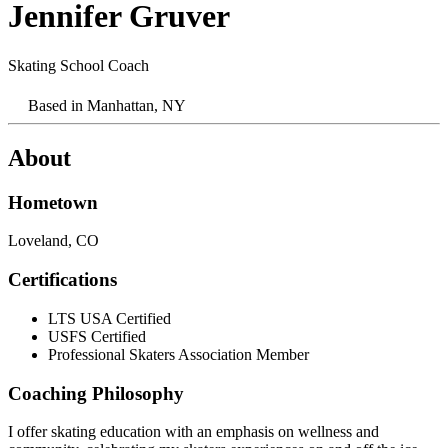
Jennifer Gruver​​​​‌ ‍ ​‍​‍‌‍ ‌ ​‍‌‍‍‌‌‍‌ ‌‍‍‌‌‍ ‍​‍​‍​ ‍‍​‍​‍‌ ​ ‌‍​‌‌‍ ‍‌‍‍‌‌ ‌​‌ ‍‌​‍ ‍‌‍‍‌‌‍ ​‍​‍​‍ ​​‍​‍‌‍‍​‌ ​‍‌‍‌‌‌‍‌‍​‍​‍​ ‍‍​‍​‍‌‍‍​‌ ‌​‌ ‌​‌ ​​‌ ​ ​ ‍‍​‍ ​‍ ‌‍​ ‌‍‍​‌‍‌‌‌‍ ​‌ ​ ‌‍‌‌‌‍​‌‌ ​​‌‍‍‌‌‍‌‌‌ ​‍‌ ​ ​‍ ‍‌ ​ ‌‍​‌‌‍ ‍‌‍‍‌‌ ‌​‌ ‍‌​‍ ‍‌ ​ ‌ ‌​‌ ‌‌‌‍‌​‌‍‍‌‌‍ ​‍ ‌‍‍‌‌‍ ‍‌ ‌​‌‍‌‌‌‍ ‍‌ ‌​​‍ ‌‍‌‌‌‍‌​‌‍‍‌‌ ‌​​‍ ‌‍ ‌‌‍ ‌‍‌​‌‍‌‌​ ‌‌ ​​‌ ​‍‌‍‌‌‌ ​ ‌‍‌‌‌‍ ‍‌ ‌​‌‍​‌‌ ‌​‌‍‍‌‌‍ ‌‍ ‍​ ‍ ‌‍‍‌‌‍‌​​ ‌​ ​‌​ ‍‌​ ‌‌​ ‌‌​ ‌‍​ ‌‍‌‍​‍​ ‌​​‍ ‌​ ‌​‌‍​‍​ ​​‌‍‌‌​‍ ‌​ ‌​​ ​ ​ ​‌‌‍‌‌​‍ ‌‌‍​‍‌‍​‍‌‍‌‌‌‍‌‍​‍ ‌‌‍​‌​ ​‍​ ‍‌​ ‍‌‌‍​‌​ ‍‌​ ​‍​ ​ ​ ​​‌‍​‌​ ​ ​ ‌ ​ ‍ ‌ ‌​‌ ‍‌‌ ​​‌‍‌‌​ ‌‌‍​ ‌‍ ‌‍​‌‌‍​ ‌‍‍​​ ‍ ‌ ​​‌‍​‌‌ ‌​‌‍‍​​ ‌‌‍ ‍‌‍​‌‌‍ ‌‌‍‌‌​ ‌‍​‍‌‍​‌‌ ​ ‌‍‌‌‌‌‌‌‌ ​‍‌‍ ​​ ‌‌‍‍​‌ ‌​‌ ‌​‌ ​​‌ ​ ​‍‌‌​ ​ ‌​​‌​‍‌‌​ ​‍‌​‌‍​‍‌‌​ ​‍‌​‌‍‌‍​ ‌‍‍​‌‍‌‌‌‍ ​‌ ​ ‌‍‌‌‌‍​‌‌ ​​‌‍‍‌‌‍‌‌‌ ​‍‌ ​ ​‍ ‍‌ ​ ‌‍​‌‌‍ ‍‌‍‍‌‌ ‌​‌ ‍‌​‍ ‍‌ ​ ‌ ‌​‌ ‌‌‌‍‌​‌‍‍‌‌‍ ​‍‌‍‌‍‍‌‌‍‌​​ ‌​ ​‌​ ‍‌​ ‌‌​ ‌‌​ ‌‍​ ‌‍‌‍​‍​ ‌​​‍ ‌​ ‌​‌‍​‍​ ​​‌‍‌‌​‍ ‌​ ‌​​ ​ ​ ​‌‌‍‌‌​‍ ‌‌‍​‍‌‍​‍‌‍‌‌‌‍‌‍​‍ ‌‌‍​‌​ ​‍​ ‍‌​ ‍‌‌‍​‌​ ‍‌​ ​‍​ ​ ​ ​​‌‍​‌​ ​ ​ ‌ ​‍‌‍‌ ‌​‌ ‍‌‌ ​​‌‍‌‌​ ‌‌‍​ ‌‍ ‌‍​‌‌‍​ ‌‍‍​​‍‌‍‌ ​​‌‍​‌‌ ‌​‌‍‍​​ ‌‌‍ ‍‌‍​‌‌‍ ‌‌‍‌‌​‍‌‍‌ ​​‌‍‌‌‌ ​‍‌ ​ ‌ ​​‌‍‌‌‌‍​ ‌ ‌​‌‍‍‌‌ ‌‍‌‍‌‌​ ‌‌ ​​‌ ‌‌‌‍​‍‌‍ ​‌‍‍‌‌ ​ ‌‍‍​‌‍‌‌‌‍‌​​‍​‍‌ ‌
Skating School Coach​​​​‌ ‍ ​‍​‍‌‍ ‌ ​‍‌‍‍‌‌‍‌ ‌‍‍‌‌‍ ‍​‍​‍​ ‍‍​‍​‍‌ ​ ‌‍​‌‌‍ ‍‌‍‍‌‌ ‌​‌ ‍‌​‍ ‍‌‍‍‌‌‍ ​‍​‍​‍ ​​‍​‍‌‍‍​‌ ​‍‌‍‌‌‌‍‌‍​‍​‍​ ‍‍​‍​‍‌‍‍​‌ ‌​‌ ‌​‌ ​​‌ ​ ​ ‍‍​‍ ​‍ ‌‍​ ‌‍‍​‌‍‌‌‌‍ ​‌ ​ ‌‍‌‌‌‍​‌‌ ​​‌‍‍‌‌‍‌‌‌ ​‍‌ ​ ​‍ ‍‌ ​ ‌‍​‌‌‍ ‍‌‍‍‌‌ ‌​‌ ‍‌​‍ ‍‌ ​ ‌ ‌​‌ ‌‌‌‍‌​‌‍‍‌‌‍ ​‍ ‌‍‍‌‌‍ ‍‌ ‌​‌‍‌‌‌‍ ‍‌ ‌​​‍ ‌‍‌‌‌‍‌​‌‍‍‌‌ ‌​​‍ ‌‍ ‌‌‍ ‌‍‌​‌‍‌‌​ ‌‌ ​​‌ ​‍‌‍‌‌‌ ​ ‌‍‌‌‌‍ ‍‌ ‌​‌‍​‌‌ ‌​‌‍‍‌‌‍ ‌‍ ‍​ ‍ ‌‍‍‌‌‍‌​​ ‌​ ​‌​ ‍‌​ ‌‌​ ‌‌​ ‌‍​ ‌‍‌‍​‍​ ‌​​‍ ‌​ ‌​‌‍​‍​ ​​‌‍‌‌​‍ ‌​ ‌​​ ​ ​ ​‌‌‍‌‌​‍ ‌‌‍​‍‌‍​‍‌‍‌‌‌‍‌‍​‍ ‌‌‍​‌​ ​‍​ ‍‌​ ‍‌‌‍​‌​ ‍‌​ ​‍​ ​ ​ ​​‌‍​‌​ ​ ​ ‌ ​ ‍ ‌ ‌​‌ ‍‌‌ ​​‌‍‌‌​ ‌‌‍​ ‌‍ ‌‍​‌‌‍​ ‌‍‍​​ ‍ ‌ ​​‌‍​‌‌ ‌​‌‍‍​​ ‌‌ ‌​‌‍‍‌‌ ‌​‌‍ ​‌‍‌‌​ ‌‍​‍‌‍​‌‌ ​ ‌‍‌‌‌‌‌‌‌ ​‍‌‍ ​​ ‌‌‍‍​‌ ‌​‌ ‌​‌ ​​‌ ​ ​‍‌‌​ ​ ‌​​‌​‍‌‌​ ​‍‌​‌‍​‍‌‌​ ​‍‌​‌‍‌‍​ ‌‍‍​‌‍‌‌‌‍ ​‌ ​ ‌‍‌‌‌‍​‌‌ ​​‌‍‍‌‌‍‌‌‌ ​‍‌ ​ ​‍ ‍‌ ​ ‌‍​‌‌‍ ‍‌‍‍‌‌ ‌​‌ ‍‌​‍ ‍‌ ​ ‌ ‌​‌ ‌‌‌‍‌​‌‍‍‌‌‍ ​‍‌‍‌‍‍‌‌‍‌​​ ‌​ ​‌​ ‍‌​ ‌‌​ ‌‌​ ‌‍​ ‌‍‌‍​‍​ ‌​​‍ ‌​ ‌​‌‍​‍​ ​​‌‍‌‌​‍ ‌​ ‌​​ ​ ​ ​‌‌‍‌‌​‍ ‌‌‍​‍‌‍​‍‌‍‌‌‌‍‌‍​‍ ‌‌‍​‌​ ​‍​ ‍‌​ ‍‌‌‍​‌​ ‍‌​ ​‍​ ​ ​ ​​‌‍​‌​ ​ ​ ‌ ​‍‌‍‌ ‌​‌ ‍‌‌ ​​‌‍‌‌​ ‌‌‍​ ‌‍ ‌‍​‌‌‍​ ‌‍‍​​‍‌‍‌ ​​‌‍​‌‌ ‌​‌‍‍​​ ‌‌ ‌​‌‍‍‌‌ ‌​‌‍ ​‌‍‌‌​‍‌‍‌ ​​‌‍‌‌‌ ​‍‌ ​ ‌ ​​‌‍‌‌‌‍​ ‌ ‌​‌‍‍‌‌ ‌‍‌‍‌‌​ ‌‌ ​​‌ ‌‌‌‍​‍‌‍ ​‌‍‍‌‌ ​ ‌‍‍​‌‍‌‌‌‍‌​​‍​‍‌ ‌
Based in
Manhattan, NY​​​​‌ ‍ ​‍​‍‌‍ ‌ ​‍‌‍‍‌‌‍‌ ‌‍‍‌‌‍ ‍​‍​‍​ ‍‍​‍​‍‌ ​ ‌‍​‌‌‍ ‍‌‍‍‌‌ ‌​‌ ‍‌​‍ ‍‌‍‍‌‌‍ ​‍​‍​‍ ​​‍​‍‌‍‍​‌ ​‍‌‍‌‌‌‍‌‍​‍​‍​ ‍‍​‍​‍‌‍‍​‌ ‌​‌ ‌​‌ ​​‌ ​ ​ ‍‍​‍ ​‍ ‌‍​ ‌‍‍​‌‍‌‌‌‍ ​‌ ​ ‌‍‌‌‌‍​‌‌ ​​‌‍‍‌‌‍‌‌‌ ​‍‌ ​ ​‍ ‍‌ ​ ‌‍​‌‌‍ ‍‌‍‍‌‌ ‌​‌ ‍‌​‍ ‍‌ ​ ‌ ‌​‌ ‌‌‌‍‌​‌‍‍‌‌‍ ​‍ ‌‍‍‌‌‍ ‍‌ ‌​‌‍‌‌‌‍ ‍‌ ‌​​‍ ‌‍‌‌‌‍‌​‌‍‍‌‌ ‌​​‍ ‌‍ ‌‌‍ ‌‍‌​‌‍‌‌​ ‌‌ ​​‌ ​‍‌‍‌‌‌ ​ ‌‍‌‌‌‍ ‍‌ ‌​‌‍​‌‌ ‌​‌‍‍‌‌‍ ‌‍ ‍​ ‍ ‌‍‍‌‌‍‌​​ ‌​ ​‌​ ‍‌​ ‌‌​ ‌‌​ ‌‍​ ‌‍‌‍​‍​ ‌​​‍ ‌​ ‌​‌‍​‍​ ​​‌‍‌‌​‍ ‌​ ‌​​ ​ ​ ​‌‌‍‌‌​‍ ‌‌‍​‍‌‍​‍‌‍‌‌‌‍‌‍​‍ ‌‌‍​‌​ ​‍​ ‍‌​ ‍‌‌‍​‌​ ‍‌​ ​‍​ ​ ​ ​​‌‍​‌​ ​ ​ ‌ ​ ‍ ‌ ‌​‌ ‍‌‌ ​​‌‍‌‌​ ‌‌‍​ ‌‍ ‌‍​‌‌‍​ ‌‍‍​​ ‍ ‌ ​​‌‍​‌‌ ‌​‌‍‍​​ ‌‌‍ ​‌‍ ‌‍​ ‌‍​‌‌ ‌​‌‍‍‌‌‍ ‌‍ ‍​ ‌‍​‍‌‍​‌‌ ​ ‌‍‌‌‌‌‌‌‌ ​‍‌‍ ​​ ‌‌‍‍​‌ ‌​‌ ‌​‌ ​​‌ ​ ​‍‌‌​ ​ ‌​​‌​‍‌‌​ ​‍‌​‌‍​‍‌‌​ ​‍‌​‌‍‌‍​ ‌‍‍​‌‍‌‌‌‍ ​‌ ​ ‌‍‌‌‌‍​‌‌ ​​‌‍‍‌‌‍‌‌‌ ​‍‌ ​ ​‍ ‍‌ ​ ‌‍​‌‌‍ ‍‌‍‍‌‌ ‌​‌ ‍‌​‍ ‍‌ ​ ‌ ‌​‌ ‌‌‌‍‌​‌‍‍‌‌‍ ​‍‌‍‌‍‍‌‌‍‌​​ ‌​ ​‌​ ‍‌​ ‌‌​ ‌‌​ ‌‍​ ‌‍‌‍​‍​ ‌​​‍ ‌​ ‌​‌‍​‍​ ​​‌‍‌‌​‍ ‌​ ‌​​ ​ ​ ​‌‌‍‌‌​‍ ‌‌‍​‍‌‍​‍‌‍‌‌‌‍‌‍​‍ ‌‌‍​‌​ ​‍​ ‍‌​ ‍‌‌‍​‌​ ‍‌​ ​‍​ ​ ​ ​​‌‍​‌​ ​ ​ ‌ ​‍‌‍‌ ‌​‌ ‍‌‌ ​​‌‍‌‌​ ‌‌‍​ ‌‍ ‌‍​‌‌‍​ ‌‍‍​​‍‌‍‌ ​​‌‍​‌‌ ‌​‌‍‍​​ ‌‌‍ ​‌‍ ‌‍​ ‌‍​‌‌ ‌​‌‍‍‌‌‍ ‌‍ ‍​‍‌‍‌ ​​‌‍‌‌‌ ​‍‌ ​ ‌ ​​‌‍‌‌‌‍​ ‌ ‌​‌‍‍‌‌ ‌‍‌‍‌‌​ ‌‌ ​​‌ ‌‌‌‍​‍‌‍ ​‌‍‍‌‌ ​ ‌‍‍​‌‍‌‌‌‍‌​​‍​‍‌ ‌
About
Hometown​​​​‌ ‍ ​‍​‍‌‍ ‌ ​‍‌‍‍‌‌‍‌ ‌‍‍‌‌‍ ‍​‍​‍​ ‍‍​‍​‍‌ ​ ‌‍​‌‌‍ ‍‌‍‍‌‌ ‌​‌ ‍‌​‍ ‍‌‍‍‌‌‍ ​‍​‍​‍ ​​‍​‍‌‍‍​‌ ​‍‌‍‌‌‌‍‌‍​‍​‍​ ‍‍​‍​‍‌‍‍​‌ ‌​‌ ‌​‌ ​​‌ ​ ​ ‍‍​‍ ​‍ ‌‍​ ‌‍‍​‌‍‌‌‌‍ ​‌ ​ ‌‍‌‌‌‍​‌‌ ​​‌‍‍‌‌‍‌‌‌ ​‍‌ ​ ​‍ ‍‌ ​ ‌‍​‌‌‍ ‍‌‍‍‌‌ ‌​‌ ‍‌​‍ ‍‌ ​ ‌ ‌​‌ ‌‌‌‍‌​‌‍‍‌‌‍ ​‍ ‌‍‍‌‌‍ ‍‌ ‌​‌‍‌‌‌‍ ‍‌ ‌​​‍ ‌‍‌‌‌‍‌​‌‍‍‌‌ ‌​​‍ ‌‍ ‌‌‍ ‌‍‌​‌‍‌‌​ ‌‌ ​​‌ ​‍‌‍‌‌‌ ​ ‌‍‌‌‌‍ ‍‌ ‌​‌‍​‌‌ ‌​‌‍‍‌‌‍ ‌‍ ‍​ ‍ ‌‍‍‌‌‍‌​​ ‌​ ​‌​ ‍‌​ ‌‌​ ‌‌​ ‌‍​ ‌‍‌‍​‍​ ‌​​‍ ‌​ ‌​‌‍​‍​ ​​‌‍‌‌​‍ ‌​ ‌​​ ​ ​ ​‌‌‍‌‌​‍ ‌‌‍​‍‌‍​‍‌‍‌‌‌‍‌‍​‍ ‌‌‍​‌​ ​‍​ ‍‌​ ‍‌‌‍​‌​ ‍‌​ ​‍​ ​ ​ ​​‌‍​‌​ ​ ​ ‌ ​ ‍ ‌ ‌​‌ ‍‌‌ ​​‌‍‌‌​ ‌‌‍​ ‌‍ ‌‍​‌‌‍​ ‌‍‍​​ ‍ ‌ ​​‌‍​‌‌ ‌​‌‍‍​​ ‌‌ ​‍‌‍‍‌‌‍​ ‌‍‍​‌‌‌​‌‍‌‌‌ ‍​‌ ‌​​‍‌‌​ ‌‌‌​​‍‌‌ ‌‍‍ ‌‍‌‌‌ ‍‌​‍‌‌​ ​ ‌​‌​​‍‌‌​ ​ ‌​‌​​‍‌‌​ ​‍​ ​‍‌‌‍‍‌​ ‍‌ ​​‌​ ‌‌‍ ‍‌‌‍‌‌‍​‍‌ ​​​‍‌‌​ ​‍​ ​‍​‍‌‌​ ‌‌‌​‌​​‍ ‍‌‍​ ‌‍‍​‌‍‍‌‌‍ ​‌‍‌​‌ ​‍‌‍‌‌‌‍ ‍​‍‌‌​ ‌‌‌​​‍‌‌ ‌‍‍ ‌‍‌‌‌ ‍‌​‍‌‌​ ​ ‌​‌​​‍‌‌​ ​ ‌​‌​​‍‌‌​ ​‍​ ​‍‌‌‌‌​ ‌​‌‌​ ‌‌​ ‌​​ ‌‍ ​‌ ‍‌‌ ​‍​‍‌‌​ ​‍​ ​‍​‍‌‌​ ‌‌‌​‌​​‍ ‍‌ ‌​‌‍‌‌‌ ‍​‌ ‌​​ ‌‍​‍‌‍​‌‌ ​ ‌‍‌‌‌‌‌‌‌ ​‍‌‍ ​​ ‌‌‍‍​‌ ‌​‌ ‌​‌ ​​‌ ​ ​‍‌‌​ ​ ‌​​‌​‍‌‌​ ​‍‌​‌‍​‍‌‌​ ​‍‌​‌‍‌‍​ ‌‍‍​‌‍‌‌‌‍ ​‌ ​ ‌‍‌‌‌‍​‌‌ ​​‌‍‍‌‌‍‌‌‌ ​‍‌ ​ ​‍ ‍‌ ​ ‌‍​‌‌‍ ‍‌‍‍‌‌ ‌​‌ ‍‌​‍ ‍‌ ​ ‌ ‌​‌ ‌‌‌‍‌​‌‍‍‌‌‍ ​‍‌‍‌‍‍‌‌‍‌​​ ‌​ ​‌​ ‍‌​ ‌‌​ ‌‌​ ‌‍​ ‌‍‌‍​‍​ ‌​​‍ ‌​ ‌​‌‍​‍​ ​​‌‍‌‌​‍ ‌​ ‌​​ ​ ​ ​‌‌‍‌‌​‍ ‌‌‍​‍‌‍​‍‌‍‌‌‌‍‌‍​‍ ‌‌‍​‌​ ​‍​ ‍‌​ ‍‌‌‍​‌​ ‍‌​ ​‍​ ​ ​ ​​‌‍​‌​ ​ ​ ‌ ​‍‌‍‌ ‌​‌ ‍‌‌ ​​‌‍‌‌​ ‌‌‍​ ‌‍ ‌‍​‌‌‍​ ‌‍‍​​‍‌‍‌ ​​‌‍​‌‌ ‌​‌‍‍​​ ‌‌ ​‍‌‍‍‌‌‍​ ‌‍‍​‌‌‌​‌‍‌‌‌ ‍​‌ ‌​​‍‌‌​ ‌‌‌​​‍‌‌ ‌‍‍ ‌‍‌‌‌ ‍‌​‍‌‌​ ​ ‌​‌​​‍‌‌​ ​ ‌​‌​​‍‌‌​ ​‍​ ​‍‌‌‍‍‌​ ‍‌ ​​‌​ ‌‌‍ ‍‌‌‍‌‌‍​‍‌ ​​​‍‌‌​ ​‍​ ​‍​‍‌‌​ ‌‌‌​‌​​‍ ‍‌‍​ ‌‍‍​‌‍‍‌‌‍ ​‌‍‌​‌ ​‍‌‍‌‌‌‍ ‍​‍‌‌​ ‌‌‌​​‍‌‌ ‌‍‍ ‌‍‌‌‌ ‍‌​‍‌‌​ ​ ‌​‌​​‍‌‌​ ​ ‌​‌​​‍‌‌​ ​‍​ ​‍‌‌‌‌​ ‌​‌‌​ ‌‌​ ‌​​ ‌‍ ​‌ ‍‌‌ ​‍​‍‌‌​ ​‍​ ​‍​‍‌‌​ ‌‌‌​‌​​‍ ‍‌ ‌​‌‍‌‌‌ ‍​‌ ‌​​‍‌‍‌ ​​‌‍‌‌‌ ​‍‌ ​ ‌ ​​‌‍‌‌‌‍​ ‌ ‌​‌‍‍‌‌ ‌‍‌‍‌‌​ ‌‌ ​​‌ ‌‌‌‍​‍‌‍ ​‌‍‍‌‌ ​ ‌‍‍​‌‍‌‌‌‍‌​​‍​‍‌ ‌
Loveland, CO​​​​‌ ‍ ​‍​‍‌‍ ‌ ​‍‌‍‍‌‌‍‌ ‌‍‍‌‌‍ ‍​‍​‍​ ‍‍​‍​‍‌ ​ ‌‍​‌‌‍ ‍‌‍‍‌‌ ‌​‌ ‍‌​‍ ‍‌‍‍‌‌‍ ​‍​‍​‍ ​​‍​‍‌‍‍​‌ ​‍‌‍‌‌‌‍‌‍​‍​‍​ ‍‍​‍​‍‌‍‍​‌ ‌​‌ ‌​‌ ​​‌ ​ ​ ‍‍​‍ ​‍ ‌‍​ ‌‍‍​‌‍‌‌‌‍ ​‌ ​ ‌‍‌‌‌‍​‌‌ ​​‌‍‍‌‌‍‌‌‌ ​‍‌ ​ ​‍ ‍‌ ​ ‌‍​‌‌‍ ‍‌‍‍‌‌ ‌​‌ ‍‌​‍ ‍‌ ​ ‌ ‌​‌ ‌‌‌‍‌​‌‍‍‌‌‍ ​‍ ‌‍‍‌‌‍ ‍‌ ‌​‌‍‌‌‌‍ ‍‌ ‌​​‍ ‌‍‌‌‌‍‌​‌‍‍‌‌ ‌​​‍ ‌‍ ‌‌‍ ‌‍‌​‌‍‌‌​ ‌‌ ​​‌ ​‍‌‍‌‌‌ ​ ‌‍‌‌‌‍ ‍‌ ‌​‌‍​‌‌ ‌​‌‍‍‌‌‍ ‌‍ ‍​ ‍ ‌‍‍‌‌‍‌​​ ‌​ ​‌​ ‍‌​ ‌‌​ ‌‌​ ‌‍​ ‌‍‌‍​‍​ ‌​​‍ ‌​ ‌​‌‍​‍​ ​​‌‍‌‌​‍ ‌​ ‌​​ ​ ​ ​‌‌‍‌‌​‍ ‌‌‍​‍‌‍​‍‌‍‌‌‌‍‌‍​‍ ‌‌‍​‌​ ​‍​ ‍‌​ ‍‌‌‍​‌​ ‍‌​ ​‍​ ​ ​ ​​‌‍​‌​ ​ ​ ‌ ​ ‍ ‌ ‌​‌ ‍‌‌ ​​‌‍‌‌​ ‌‌‍​ ‌‍ ‌‍​‌‌‍​ ‌‍‍​​ ‍ ‌ ​​‌‍​‌‌ ‌​‌‍‍​​ ‌‌ ​‍‌‍‍‌‌‍​ ‌‍‍​‌‌‌​‌‍‌‌‌ ‍​‌ ‌​​‍‌‌​ ‌‌‌​​‍‌‌ ‌‍‍ ‌‍‌‌‌ ‍‌​‍‌‌​ ​ ‌​‌​​‍‌‌​ ​ ‌​‌​​‍‌‌​ ​‍​ ​‍‌ ‍‌‌​ ‌‌‌​ ‌​​‌‌ ‍​‌‍‌‌‌‌​ ‌ ​​​‍‌‌​ ​‍​ ​‍​‍‌‌​ ‌‌‌​‌​​‍ ‍‌‍​ ‌‍‍​‌‍‍‌‌‍ ​‌‍‌​‌ ​‍‌‍‌‌‌‍ ‍​‍‌‌​ ‌‌‌​​‍‌‌ ‌‍‍ ‌‍‌‌‌ ‍‌​‍‌‌​ ​ ‌​‌​​‍‌‌​ ​ ‌​‌​​‍‌‌​ ​‍​ ​‍‌ ​​‌​‌‍‌‌​‌‌‍‍ ‌​‍​‌‌‍‍‌ ‍‍​ ‍​​‍‌‌​ ​‍​ ​‍​‍‌‌​ ‌‌‌​‌​​‍ ‍‌ ‌​‌‍‌‌‌ ‍​‌ ‌​​ ‌‍​‍‌‍​‌‌ ​ ‌‍‌‌‌‌‌‌‌ ​‍‌‍ ​​ ‌‌‍‍​‌ ‌​‌ ‌​‌ ​​‌ ​ ​‍‌‌​ ​ ‌​​‌​‍‌‌​ ​‍‌​‌‍​‍‌‌​ ​‍‌​‌‍‌‍​ ‌‍‍​‌‍‌‌‌‍ ​‌ ​ ‌‍‌‌‌‍​‌‌ ​​‌‍‍‌‌‍‌‌‌ ​‍‌ ​ ​‍ ‍‌ ​ ‌‍​‌‌‍ ‍‌‍‍‌‌ ‌​‌ ‍‌​‍ ‍‌ ​ ‌ ‌​‌ ‌‌‌‍‌​‌‍‍‌‌‍ ​‍‌‍‌‍‍‌‌‍‌​​ ‌​ ​‌​ ‍‌​ ‌‌​ ‌‌​ ‌‍​ ‌‍‌‍​‍​ ‌​​‍ ‌​ ‌​‌‍​‍​ ​​‌‍‌‌​‍ ‌​ ‌​​ ​ ​ ​‌‌‍‌‌​‍ ‌‌‍​‍‌‍​‍‌‍‌‌‌‍‌‍​‍ ‌‌‍​‌​ ​‍​ ‍‌​ ‍‌‌‍​‌​ ‍‌​ ​‍​ ​ ​ ​​‌‍​‌​ ​ ​ ‌ ​‍‌‍‌ ‌​‌ ‍‌‌ ​​‌‍‌‌​ ‌‌‍​ ‌‍ ‌‍​‌‌‍​ ‌‍‍​​‍‌‍‌ ​​‌‍​‌‌ ‌​‌‍‍​​ ‌‌ ​‍‌‍‍‌‌‍​ ‌‍‍​‌‌‌​‌‍‌‌‌ ‍​‌ ‌​​‍‌‌​ ‌‌‌​​‍‌‌ ‌‍‍ ‌‍‌‌‌ ‍‌​‍‌‌​ ​ ‌​‌​​‍‌‌​ ​ ‌​‌​​‍‌‌​ ​‍​ ​‍‌ ‍‌‌​ ‌‌‌​ ‌​​‌‌ ‍​‌‍‌‌‌‌​ ‌ ​​​‍‌‌​ ​‍​ ​‍​‍‌‌​ ‌‌‌​‌​​‍ ‍‌‍​ ‌‍‍​‌‍‍‌‌‍ ​‌‍‌​‌ ​‍‌‍‌‌‌‍ ‍​‍‌‌​ ‌‌‌​​‍‌‌ ‌‍‍ ‌‍‌‌‌ ‍‌​‍‌‌​ ​ ‌​‌​​‍‌‌​ ​ ‌​‌​​‍‌‌​ ​‍​ ​‍‌ ​​‌​‌‍‌‌​‌‌‍‍ ‌​‍​‌‌‍‍‌ ‍‍​ ‍​​‍‌‌​ ​‍​ ​‍​‍‌‌​ ‌‌‌​‌​​‍ ‍‌ ‌​‌‍‌‌‌ ‍​‌ ‌​​‍‌‍‌ ​​‌‍‌‌‌ ​‍‌ ​ ‌ ​​‌‍‌‌‌‍​ ‌ ‌​‌‍‍‌‌ ‌‍‌‍‌‌​ ‌‌ ​​‌ ‌‌‌‍​‍‌‍ ​‌‍‍‌‌ ​ ‌‍‍​‌‍‌‌‌‍‌​​‍​‍‌ ‌
Certifications​​​​‌ ‍ ​‍​‍‌‍ ‌ ​‍‌‍‍‌‌‍‌ ‌‍‍‌‌‍ ‍​‍​‍​ ‍‍​‍​‍‌ ​ ‌‍​‌‌‍ ‍‌‍‍‌‌ ‌​‌ ‍‌​‍ ‍‌‍‍‌‌‍ ​‍​‍​‍ ​​‍​‍‌‍‍​‌ ​‍‌‍‌‌‌‍‌‍​‍​‍​ ‍‍​‍​‍‌‍‍​‌ ‌​‌ ‌​‌ ​​‌ ​ ​ ‍‍​‍ ​‍ ‌‍​ ‌‍‍​‌‍‌‌‌‍ ​‌ ​ ‌‍‌‌‌‍​‌‌ ​​‌‍‍‌‌‍‌‌‌ ​‍‌ ​ ​‍ ‍‌ ​ ‌‍​‌‌‍ ‍‌‍‍‌‌ ‌​‌ ‍‌​‍ ‍‌ ​ ‌ ‌​‌ ‌‌‌‍‌​‌‍‍‌‌‍ ​‍ ‌‍‍‌‌‍ ‍‌ ‌​‌‍‌‌‌‍ ‍‌ ‌​​‍ ‌‍‌‌‌‍‌​‌‍‍‌‌ ‌​​‍ ‌‍ ‌‌‍ ‌‍‌​‌‍‌‌​ ‌‌ ​​‌ ​‍‌‍‌‌‌ ​ ‌‍‌‌‌‍ ‍‌ ‌​‌‍​‌‌ ‌​‌‍‍‌‌‍ ‌‍ ‍​ ‍ ‌‍‍‌‌‍‌​​ ‌​ ​‌​ ‍‌​ ‌‌​ ‌‌​ ‌‍​ ‌‍‌‍​‍​ ‌​​‍ ‌​ ‌​‌‍​‍​ ​​‌‍‌‌​‍ ‌​ ‌​​ ​ ​ ​‌‌‍‌‌​‍ ‌‌‍​‍‌‍​‍‌‍‌‌‌‍‌‍​‍ ‌‌‍​‌​ ​‍​ ‍‌​ ‍‌‌‍​‌​ ‍‌​ ​‍​ ​ ​ ​​‌‍​‌​ ​ ​ ‌ ​ ‍ ‌ ‌​‌ ‍‌‌ ​​‌‍‌‌​ ‌‌‍​ ‌‍ ‌‍​‌‌‍​ ‌‍‍​​ ‍ ‌ ​​‌‍​‌‌ ‌​‌‍‍​​ ‌‌ ​‍‌‍‍‌‌‍​ ‌‍‍​‌‌‌​‌‍‌‌‌ ‍​‌ ‌​​‍‌‌​ ‌‌‌​​‍‌‌ ‌‍‍ ‌‍‌‌‌ ‍‌​‍‌‌​ ​ ‌​‌​​‍‌‌​ ​ ‌​‌​​‍‌‌​ ​‍​ ​‍‌‌​‍‌‌​‌‌​ ​​ ‌‌​ ‌ ‌‌​‍‌​​‍‌‍‌‌​‍‌‌​ ​‍​ ​‍​‍‌‌​ ‌‌‌​‌​​‍ ‍‌‍​ ‌‍‍​‌‍‍‌‌‍ ​‌‍‌​‌ ​‍‌‍‌‌‌‍ ‍​‍‌‌​ ‌‌‌​​‍‌‌ ‌‍‍ ‌‍‌‌‌ ‍‌​‍‌‌​ ​ ‌​‌​​‍‌‌​ ​ ‌​‌​​‍‌‌​ ​‍​ ​‍‌ ‌​​ ‍​​ ‌‍‌‌‍‌‌ ‍​​ ​ ​ ‍‌‌​‍ ​‍‌‌​ ​‍​ ​‍​‍‌‌​ ‌‌‌​‌​​‍ ‍‌ ‌​‌‍‌‌‌ ‍​‌ ‌​​ ‌‍​‍‌‍​‌‌ ​ ‌‍‌‌‌‌‌‌‌ ​‍‌‍ ​​ ‌‌‍‍​‌ ‌​‌ ‌​‌ ​​‌ ​ ​‍‌‌​ ​ ‌​​‌​‍‌‌​ ​‍‌​‌‍​‍‌‌​ ​‍‌​‌‍‌‍​ ‌‍‍​‌‍‌‌‌‍ ​‌ ​ ‌‍‌‌‌‍​‌‌ ​​‌‍‍‌‌‍‌‌‌ ​‍‌ ​ ​‍ ‍‌ ​ ‌‍​‌‌‍ ‍‌‍‍‌‌ ‌​‌ ‍‌​‍ ‍‌ ​ ‌ ‌​‌ ‌‌‌‍‌​‌‍‍‌‌‍ ​‍‌‍‌‍‍‌‌‍‌​​ ‌​ ​‌​ ‍‌​ ‌‌​ ‌‌​ ‌‍​ ‌‍‌‍​‍​ ‌​​‍ ‌​ ‌​‌‍​‍​ ​​‌‍‌‌​‍ ‌​ ‌​​ ​ ​ ​‌‌‍‌‌​‍ ‌‌‍​‍‌‍​‍‌‍‌‌‌‍‌‍​‍ ‌‌‍​‌​ ​‍​ ‍‌​ ‍‌‌‍​‌​ ‍‌​ ​‍​ ​ ​ ​​‌‍​‌​ ​ ​ ‌ ​‍‌‍‌ ‌​‌ ‍‌‌ ​​‌‍‌‌​ ‌‌‍​ ‌‍ ‌‍​‌‌‍​ ‌‍‍​​‍‌‍‌ ​​‌‍​‌‌ ‌​‌‍‍​​ ‌‌ ​‍‌‍‍‌‌‍​ ‌‍‍​‌‌‌​‌‍‌‌‌ ‍​‌ ‌​​‍‌‌​ ‌‌‌​​‍‌‌ ‌‍‍ ‌‍‌‌‌ ‍‌​‍‌‌​ ​ ‌​‌​​‍‌‌​ ​ ‌​‌​​‍‌‌​ ​‍​ ​‍‌‌​‍‌‌​‌‌​ ​​ ‌‌​ ‌ ‌‌​‍‌​​‍‌‍‌‌​‍‌‌​ ​‍​ ​‍​‍‌‌​ ‌‌‌​‌​​‍ ‍‌‍​ ‌‍‍​‌‍‍‌‌‍ ​‌‍‌​‌ ​‍‌‍‌‌‌‍ ‍​‍‌‌​ ‌‌‌​​‍‌‌ ‌‍‍ ‌‍‌‌‌ ‍‌​‍‌‌​ ​ ‌​‌​​‍‌‌​ ​ ‌​‌​​‍‌‌​ ​‍​ ​‍‌ ‌​​ ‍​​ ‌‍‌‌‍‌‌ ‍​​ ​ ​ ‍‌‌​‍ ​‍‌‌​ ​‍​ ​‍​‍‌‌​ ‌‌‌​‌​​‍ ‍‌ ‌​‌‍‌‌‌ ‍​‌ ‌​​‍‌‍‌ ​​‌‍‌‌‌ ​‍‌ ​ ‌ ​​‌‍‌‌‌‍​ ‌ ‌​‌‍‍‌‌ ‌‍‌‍‌‌​ ‌‌ ​​‌ ‌‌‌‍​‍‌‍ ​‌‍‍‌‌ ​ ‌‍‍​‌‍‌‌‌‍‌​​‍​‍‌ ‌
LTS USA Certified​​​​‌ ‍ ​‍​‍‌‍ ‌ ​‍‌‍‍‌‌‍‌ ‌‍‍‌‌‍ ‍​‍​‍​ ‍‍​‍​‍‌ ​ ‌‍​‌‌‍ ‍‌‍‍‌‌ ‌​‌ ‍‌​‍ ‍‌‍‍‌‌‍ ​‍​‍​‍ ​​‍​‍‌‍‍​‌ ​‍‌‍‌‌‌‍‌‍​‍​‍​ ‍‍​‍​‍‌‍‍​‌ ‌​‌ ‌​‌ ​​‌ ​ ​ ‍‍​‍ ​‍ ‌‍​ ‌‍‍​‌‍‌‌‌‍ ​‌ ​ ‌‍‌‌‌‍​‌‌ ​​‌‍‍‌‌‍‌‌‌ ​‍‌ ​ ​‍ ‍‌ ​ ‌‍​‌‌‍ ‍‌‍‍‌‌ ‌​‌ ‍‌​‍ ‍‌ ​ ‌ ‌​‌ ‌‌‌‍‌​‌‍‍‌‌‍ ​‍ ‌‍‍‌‌‍ ‍‌ ‌​‌‍‌‌‌‍ ‍‌ ‌​​‍ ‌‍‌‌‌‍‌​‌‍‍‌‌ ‌​​‍ ‌‍ ‌‌‍ ‌‍‌​‌‍‌‌​ ‌‌ ​​‌ ​‍‌‍‌‌‌ ​ ‌‍‌‌‌‍ ‍‌ ‌​‌‍​‌‌ ‌​‌‍‍‌‌‍ ‌‍ ‍​ ‍ ‌‍‍‌‌‍‌​​ ‌​ ​‌​ ‍‌​ ‌‌​ ‌‌​ ‌‍​ ‌‍‌‍​‍​ ‌​​‍ ‌​ ‌​‌‍​‍​ ​​‌‍‌‌​‍ ‌​ ‌​​ ​ ​ ​‌‌‍‌‌​‍ ‌‌‍​‍‌‍​‍‌‍‌‌‌‍‌‍​‍ ‌‌‍​‌​ ​‍​ ‍‌​ ‍‌‌‍​‌​ ‍‌​ ​‍​ ​ ​ ​​‌‍​‌​ ​ ​ ‌ ​ ‍ ‌ ‌​‌ ‍‌‌ ​​‌‍‌‌​ ‌‌‍​ ‌‍ ‌‍​‌‌‍​ ‌‍‍​​ ‍ ‌ ​​‌‍​‌‌ ‌​‌‍‍​​ ‌‌ ​‍‌‍‍‌‌‍​ ‌‍‍​‌‌‌​‌‍‌‌‌ ‍​‌ ‌​​‍‌‌​ ‌‌‌​​‍‌‌ ‌‍‍ ‌‍‌‌‌ ‍‌​‍‌‌​ ​ ‌​‌​​‍‌‌​ ​ ‌​‌​​‍‌‌​ ​‍​ ​‍‌‌‌ ‌‍‍‌‌‍‌‍‌ ​‍‌‌​​​ ‌​‌​​‍‌‍‌‍​‍‌‌​ ​‍​ ​‍​‍‌‌​ ‌‌‌​‌​​‍ ‍‌‍​ ‌‍‍​‌‍‍‌‌‍ ​‌‍‌​‌ ​‍‌‍‌‌‌‍ ‍​‍‌‌​ ‌‌‌​​‍‌‌ ‌‍‍ ‌‍‌‌‌ ‍‌​‍‌‌​ ​ ‌​‌​​‍‌‌​ ​ ‌​‌​​‍‌‌​ ​‍​ ​‍‌ ‌​‌‌‌ ‌‌‌​‌‍‌‌‌​​‍‌‌​ ‌​‌ ‌ ‌‌​‍‌‌​ ​‍​ ​‍​‍‌‌​ ‌‌‌​‌​​‍ ‍‌ ‌​‌‍‌‌‌ ‍​‌ ‌​​ ‌‍​‍‌‍​‌‌ ​ ‌‍‌‌‌‌‌‌‌ ​‍‌‍ ​​ ‌‌‍‍​‌ ‌​‌ ‌​‌ ​​‌ ​ ​‍‌‌​ ​ ‌​​‌​‍‌‌​ ​‍‌​‌‍​‍‌‌​ ​‍‌​‌‍‌‍​ ‌‍‍​‌‍‌‌‌‍ ​‌ ​ ‌‍‌‌‌‍​‌‌ ​​‌‍‍‌‌‍‌‌‌ ​‍‌ ​ ​‍ ‍‌ ​ ‌‍​‌‌‍ ‍‌‍‍‌‌ ‌​‌ ‍‌​‍ ‍‌ ​ ‌ ‌​‌ ‌‌‌‍‌​‌‍‍‌‌‍ ​‍‌‍‌‍‍‌‌‍‌​​ ‌​ ​‌​ ‍‌​ ‌‌​ ‌‌​ ‌‍​ ‌‍‌‍​‍​ ‌​​‍ ‌​ ‌​‌‍​‍​ ​​‌‍‌‌​‍ ‌​ ‌​​ ​ ​ ​‌‌‍‌‌​‍ ‌‌‍​‍‌‍​‍‌‍‌‌‌‍‌‍​‍ ‌‌‍​‌​ ​‍​ ‍‌​ ‍‌‌‍​‌​ ‍‌​ ​‍​ ​ ​ ​​‌‍​‌​ ​ ​ ‌ ​‍‌‍‌ ‌​‌ ‍‌‌ ​​‌‍‌‌​ ‌‌‍​ ‌‍ ‌‍​‌‌‍​ ‌‍‍​​‍‌‍‌ ​​‌‍​‌‌ ‌​‌‍‍​​ ‌‌ ​‍‌‍‍‌‌‍​ ‌‍‍​‌‌‌​‌‍‌‌‌ ‍​‌ ‌​​‍‌‌​ ‌‌‌​​‍‌‌ ‌‍‍ ‌‍‌‌‌ ‍‌​‍‌‌​ ​ ‌​‌​​‍‌‌​ ​ ‌​‌​​‍‌‌​ ​‍​ ​‍‌‌‌ ‌‍‍‌‌‍‌‍‌ ​‍‌‌​​​ ‌​‌​​‍‌‍‌‍​‍‌‌​ ​‍​ ​‍​‍‌‌​ ‌‌‌​‌​​‍ ‍‌‍​ ‌‍‍​‌‍‍‌‌‍ ​‌‍‌​‌ ​‍‌‍‌‌‌‍ ‍​‍‌‌​ ‌‌‌​​‍‌‌ ‌‍‍ ‌‍‌‌‌ ‍‌​‍‌‌​ ​ ‌​‌​​‍‌‌​ ​ ‌​‌​​‍‌‌​ ​‍​ ​‍‌ ‌​‌‌‌ ‌‌‌​‌‍‌‌‌​​‍‌‌​ ‌​‌ ‌ ‌‌​‍‌‌​ ​‍​ ​‍​‍‌‌​ ‌‌‌​‌​​‍ ‍‌ ‌​‌‍‌‌‌ ‍​‌ ‌​​‍‌‍‌ ​​‌‍‌‌‌ ​‍‌ ​ ‌ ​​‌‍‌‌‌‍​ ‌ ‌​‌‍‍‌‌ ‌‍‌‍‌‌​ ‌‌ ​​‌ ‌‌‌‍​‍‌‍ ​‌‍‍‌‌ ​ ‌‍‍​‌‍‌‌‌‍‌​​‍​‍‌ ‌
USFS Certified​​​​‌ ‍ ​‍​‍‌‍ ‌ ​‍‌‍‍‌‌‍‌ ‌‍‍‌‌‍ ‍​‍​‍​ ‍‍​‍​‍‌ ​ ‌‍​‌‌‍ ‍‌‍‍‌‌ ‌​‌ ‍‌​‍ ‍‌‍‍‌‌‍ ​‍​‍​‍ ​​‍​‍‌‍‍​‌ ​‍‌‍‌‌‌‍‌‍​‍​‍​ ‍‍​‍​‍‌‍‍​‌ ‌​‌ ‌​‌ ​​‌ ​ ​ ‍‍​‍ ​‍ ‌‍​ ‌‍‍​‌‍‌‌‌‍ ​‌ ​ ‌‍‌‌‌‍​‌‌ ​​‌‍‍‌‌‍‌‌‌ ​‍‌ ​ ​‍ ‍‌ ​ ‌‍​‌‌‍ ‍‌‍‍‌‌ ‌​‌ ‍‌​‍ ‍‌ ​ ‌ ‌​‌ ‌‌‌‍‌​‌‍‍‌‌‍ ​‍ ‌‍‍‌‌‍ ‍‌ ‌​‌‍‌‌‌‍ ‍‌ ‌​​‍ ‌‍‌‌‌‍‌​‌‍‍‌‌ ‌​​‍ ‌‍ ‌‌‍ ‌‍‌​‌‍‌‌​ ‌‌ ​​‌ ​‍‌‍‌‌‌ ​ ‌‍‌‌‌‍ ‍‌ ‌​‌‍​‌‌ ‌​‌‍‍‌‌‍ ‌‍ ‍​ ‍ ‌‍‍‌‌‍‌​​ ‌​ ​‌​ ‍‌​ ‌‌​ ‌‌​ ‌‍​ ‌‍‌‍​‍​ ‌​​‍ ‌​ ‌​‌‍​‍​ ​​‌‍‌‌​‍ ‌​ ‌​​ ​ ​ ​‌‌‍‌‌​‍ ‌‌‍​‍‌‍​‍‌‍‌‌‌‍‌‍​‍ ‌‌‍​‌​ ​‍​ ‍‌​ ‍‌‌‍​‌​ ‍‌​ ​‍​ ​ ​ ​​‌‍​‌​ ​ ​ ‌ ​ ‍ ‌ ‌​‌ ‍‌‌ ​​‌‍‌‌​ ‌‌‍​ ‌‍ ‌‍​‌‌‍​ ‌‍‍​​ ‍ ‌ ​​‌‍​‌‌ ‌​‌‍‍​​ ‌‌ ​‍‌‍‍‌‌‍​ ‌‍‍​‌‌‌​‌‍‌‌‌ ‍​‌ ‌​​‍‌‌​ ‌‌‌​​‍‌‌ ‌‍‍ ‌‍‌‌‌ ‍‌​‍‌‌​ ​ ‌​‌​​‍‌‌​ ​ ‌​‌​​‍‌‌​ ​‍​ ​‍‌ ​ ‌​​‍‌‌‍​‌‍ ‌​‍​‌‍‌​​ ​‌‌‌​​​‍‌‌​ ​‍​ ​‍​‍‌‌​ ‌‌‌​‌​​‍ ‍‌‍​ ‌‍‍​‌‍‍‌‌‍ ​‌‍‌​‌ ​‍‌‍‌‌‌‍ ‍​‍‌‌​ ‌‌‌​​‍‌‌ ‌‍‍ ‌‍‌‌‌ ‍‌​‍‌‌​ ​ ‌​‌​​‍‌‌​ ​ ‌​‌​​‍‌‌​ ​‍​ ​‍‌‌​‍‌‍​ ‌ ‍​‌‍‍​‌​ ​‌‍‍​‌‌‍‌‌ ‍​​‍‌‌​ ​‍​ ​‍​‍‌‌​ ‌‌‌​‌​​‍ ‍‌ ‌​‌‍‌‌‌ ‍​‌ ‌​​ ‌‍​‍‌‍​‌‌ ​ ‌‍‌‌‌‌‌‌‌ ​‍‌‍ ​​ ‌‌‍‍​‌ ‌​‌ ‌​‌ ​​‌ ​ ​‍‌‌​ ​ ‌​​‌​‍‌‌​ ​‍‌​‌‍​‍‌‌​ ​‍‌​‌‍‌‍​ ‌‍‍​‌‍‌‌‌‍ ​‌ ​ ‌‍‌‌‌‍​‌‌ ​​‌‍‍‌‌‍‌‌‌ ​‍‌ ​ ​‍ ‍‌ ​ ‌‍​‌‌‍ ‍‌‍‍‌‌ ‌​‌ ‍‌​‍ ‍‌ ​ ‌ ‌​‌ ‌‌‌‍‌​‌‍‍‌‌‍ ​‍‌‍‌‍‍‌‌‍‌​​ ‌​ ​‌​ ‍‌​ ‌‌​ ‌‌​ ‌‍​ ‌‍‌‍​‍​ ‌​​‍ ‌​ ‌​‌‍​‍​ ​​‌‍‌‌​‍ ‌​ ‌​​ ​ ​ ​‌‌‍‌‌​‍ ‌‌‍​‍‌‍​‍‌‍‌‌‌‍‌‍​‍ ‌‌‍​‌​ ​‍​ ‍‌​ ‍‌‌‍​‌​ ‍‌​ ​‍​ ​ ​ ​​‌‍​‌​ ​ ​ ‌ ​‍‌‍‌ ‌​‌ ‍‌‌ ​​‌‍‌‌​ ‌‌‍​ ‌‍ ‌‍​‌‌‍​ ‌‍‍​​‍‌‍‌ ​​‌‍​‌‌ ‌​‌‍‍​​ ‌‌ ​‍‌‍‍‌‌‍​ ‌‍‍​‌‌‌​‌‍‌‌‌ ‍​‌ ‌​​‍‌‌​ ‌‌‌​​‍‌‌ ‌‍‍ ‌‍‌‌‌ ‍‌​‍‌‌​ ​ ‌​‌​​‍‌‌​ ​ ‌​‌​​‍‌‌​ ​‍​ ​‍‌ ​ ‌​​‍‌‌‍​‌‍ ‌​‍​‌‍‌​​ ​‌‌‌​​​‍‌‌​ ​‍​ ​‍​‍‌‌​ ‌‌‌​‌​​‍ ‍‌‍​ ‌‍‍​‌‍‍‌‌‍ ​‌‍‌​‌ ​‍‌‍‌‌‌‍ ‍​‍‌‌​ ‌‌‌​​‍‌‌ ‌‍‍ ‌‍‌‌‌ ‍‌​‍‌‌​ ​ ‌​‌​​‍‌‌​ ​ ‌​‌​​‍‌‌​ ​‍​ ​‍‌‌​‍‌‍​ ‌ ‍​‌‍‍​‌​ ​‌‍‍​‌‌‍‌‌ ‍​​‍‌‌​ ​‍​ ​‍​‍‌‌​ ‌‌‌​‌​​‍ ‍‌ ‌​‌‍‌‌‌ ‍​‌ ‌​​‍‌‍‌ ​​‌‍‌‌‌ ​‍‌ ​ ‌ ​​‌‍‌‌‌‍​ ‌ ‌​‌‍‍‌‌ ‌‍‌‍‌‌​ ‌‌ ​​‌ ‌‌‌‍​‍‌‍ ​‌‍‍‌‌ ​ ‌‍‍​‌‍‌‌‌‍‌​​‍​‍‌ ‌
Professional Skaters Association Member​​​​‌ ‍ ​‍​‍‌‍ ‌ ​‍‌‍‍‌‌‍‌ ‌‍‍‌‌‍ ‍​‍​‍​ ‍‍​‍​‍‌ ​ ‌‍​‌‌‍ ‍‌‍‍‌‌ ‌​‌ ‍‌​‍ ‍‌‍‍‌‌‍ ​‍​‍​‍ ​​‍​‍‌‍‍​‌ ​‍‌‍‌‌‌‍‌‍​‍​‍​ ‍‍​‍​‍‌‍‍​‌ ‌​‌ ‌​‌ ​​‌ ​ ​ ‍‍​‍ ​‍ ‌‍​ ‌‍‍​‌‍‌‌‌‍ ​‌ ​ ‌‍‌‌‌‍​‌‌ ​​‌‍‍‌‌‍‌‌‌ ​‍‌ ​ ​‍ ‍‌ ​ ‌‍​‌‌‍ ‍‌‍‍‌‌ ‌​‌ ‍‌​‍ ‍‌ ​ ‌ ‌​‌ ‌‌‌‍‌​‌‍‍‌‌‍ ​‍ ‌‍‍‌‌‍ ‍‌ ‌​‌‍‌‌‌‍ ‍‌ ‌​​‍ ‌‍‌‌‌‍‌​‌‍‍‌‌ ‌​​‍ ‌‍ ‌‌‍ ‌‍‌​‌‍‌‌​ ‌‌ ​​‌ ​‍‌‍‌‌‌ ​ ‌‍‌‌‌‍ ‍‌ ‌​‌‍​‌‌ ‌​‌‍‍‌‌‍ ‌‍ ‍​ ‍ ‌‍‍‌‌‍‌​​ ‌​ ​‌​ ‍‌​ ‌‌​ ‌‌​ ‌‍​ ‌‍‌‍​‍​ ‌​​‍ ‌​ ‌​‌‍​‍​ ​​‌‍‌‌​‍ ‌​ ‌​​ ​ ​ ​‌‌‍‌‌​‍ ‌‌‍​‍‌‍​‍‌‍‌‌‌‍‌‍​‍ ‌‌‍​‌​ ​‍​ ‍‌​ ‍‌‌‍​‌​ ‍‌​ ​‍​ ​ ​ ​​‌‍​‌​ ​ ​ ‌ ​ ‍ ‌ ‌​‌ ‍‌‌ ​​‌‍‌‌​ ‌‌‍​ ‌‍ ‌‍​‌‌‍​ ‌‍‍​​ ‍ ‌ ​​‌‍​‌‌ ‌​‌‍‍​​ ‌‌ ​‍‌‍‍‌‌‍​ ‌‍‍​‌‌‌​‌‍‌‌‌ ‍​‌ ‌​​‍‌‌​ ‌‌‌​​‍‌‌ ‌‍‍ ‌‍‌‌‌ ‍‌​‍‌‌​ ​ ‌​‌​​‍‌‌​ ​ ‌​‌​​‍‌‌​ ​‍​ ​‍‌​ ‌‌‌​​​ ‌‌‌​​ ​ ‌‍‌‍‍​‌​‌‍‌‌‍‌​‍‌‌​ ​‍​ ​‍​‍‌‌​ ‌‌‌​‌​​‍ ‍‌‍​ ‌‍‍​‌‍‍‌‌‍ ​‌‍‌​‌ ​‍‌‍‌‌‌‍ ‍​‍‌‌​ ‌‌‌​​‍‌‌ ‌‍‍ ‌‍‌‌‌ ‍‌​‍‌‌​ ​ ‌​‌​​‍‌‌​ ​ ‌​‌​​‍‌‌​ ​‍​ ​‍‌‌​​‌‍‌​‌​‌​‌‍‌​​ ‌ ‌‍‍​‌‍ ‌‌‌‌ ​‍‌‌​ ​‍​ ​‍​‍‌‌​ ‌‌‌​‌​​‍ ‍‌ ‌​‌‍‌‌‌ ‍​‌ ‌​​ ‌‍​‍‌‍​‌‌ ​ ‌‍‌‌‌‌‌‌‌ ​‍‌‍ ​​ ‌‌‍‍​‌ ‌​‌ ‌​‌ ​​‌ ​ ​‍‌‌​ ​ ‌​​‌​‍‌‌​ ​‍‌​‌‍​‍‌‌​ ​‍‌​‌‍‌‍​ ‌‍‍​‌‍‌‌‌‍ ​‌ ​ ‌‍‌‌‌‍​‌‌ ​​‌‍‍‌‌‍‌‌‌ ​‍‌ ​ ​‍ ‍‌ ​ ‌‍​‌‌‍ ‍‌‍‍‌‌ ‌​‌ ‍‌​‍ ‍‌ ​ ‌ ‌​‌ ‌‌‌‍‌​‌‍‍‌‌‍ ​‍‌‍‌‍‍‌‌‍‌​​ ‌​ ​‌​ ‍‌​ ‌‌​ ‌‌​ ‌‍​ ‌‍‌‍​‍​ ‌​​‍ ‌​ ‌​‌‍​‍​ ​​‌‍‌‌​‍ ‌​ ‌​​ ​ ​ ​‌‌‍‌‌​‍ ‌‌‍​‍‌‍​‍‌‍‌‌‌‍‌‍​‍ ‌‌‍​‌​ ​‍​ ‍‌​ ‍‌‌‍​‌​ ‍‌​ ​‍​ ​ ​ ​​‌‍​‌​ ​ ​ ‌ ​‍‌‍‌ ‌​‌ ‍‌‌ ​​‌‍‌‌​ ‌‌‍​ ‌‍ ‌‍​‌‌‍​ ‌‍‍​​‍‌‍‌ ​​‌‍​‌‌ ‌​‌‍‍​​ ‌‌ ​‍‌‍‍‌‌‍​ ‌‍‍​‌‌‌​‌‍‌‌‌ ‍​‌ ‌​​‍‌‌​ ‌‌‌​​‍‌‌ ‌‍‍ ‌‍‌‌‌ ‍‌​‍‌‌​ ​ ‌​‌​​‍‌‌​ ​ ‌​‌​​‍‌‌​ ​‍​ ​‍‌​ ‌‌‌​​​ ‌‌‌​​ ​ ‌‍‌‍‍​‌​‌‍‌‌‍‌​‍‌‌​ ​‍​ ​‍​‍‌‌​ ‌‌‌​‌​​‍ ‍‌‍​ ‌‍‍​‌‍‍‌‌‍ ​‌‍‌​‌ ​‍‌‍‌‌‌‍ ‍​‍‌‌​ ‌‌‌​​‍‌‌ ‌‍‍ ‌‍‌‌‌ ‍‌​‍‌‌​ ​ ‌​‌​​‍‌‌​ ​ ‌​‌​​‍‌‌​ ​‍​ ​‍‌‌​​‌‍‌​‌​‌​‌‍‌​​ ‌ ‌‍‍​‌‍ ‌‌‌‌ ​‍‌‌​ ​‍​ ​‍​‍‌‌​ ‌‌‌​‌​​‍ ‍‌ ‌​‌‍‌‌‌ ‍​‌ ‌​​‍‌‍‌ ​​‌‍‌‌‌ ​‍‌ ​ ‌ ​​‌‍‌‌‌‍​ ‌ ‌​‌‍‍‌‌ ‌‍‌‍‌‌​ ‌‌ ​​‌ ‌‌‌‍​‍‌‍ ​‌‍‍‌‌ ​ ‌‍‍​‌‍‌‌‌‍‌​​‍​‍‌ ‌
Coaching Philosophy​​​​‌ ‍ ​‍​‍‌‍ ‌ ​‍‌‍‍‌‌‍‌ ‌‍‍‌‌‍ ‍​‍​‍​ ‍‍​‍​‍‌ ​ ‌‍​‌‌‍ ‍‌‍‍‌‌ ‌​‌ ‍‌​‍ ‍‌‍‍‌‌‍ ​‍​‍​‍ ​​‍​‍‌‍‍​‌ ​‍‌‍‌‌‌‍‌‍​‍​‍​ ‍‍​‍​‍‌‍‍​‌ ‌​‌ ‌​‌ ​​‌ ​ ​ ‍‍​‍ ​‍ ‌‍​ ‌‍‍​‌‍‌‌‌‍ ​‌ ​ ‌‍‌‌‌‍​‌‌ ​​‌‍‍‌‌‍‌‌‌ ​‍‌ ​ ​‍ ‍‌ ​ ‌‍​‌‌‍ ‍‌‍‍‌‌ ‌​‌ ‍‌​‍ ‍‌ ​ ‌ ‌​‌ ‌‌‌‍‌​‌‍‍‌‌‍ ​‍ ‌‍‍‌‌‍ ‍‌ ‌​‌‍‌‌‌‍ ‍‌ ‌​​‍ ‌‍‌‌‌‍‌​‌‍‍‌‌ ‌​​‍ ‌‍ ‌‌‍ ‌‍‌​‌‍‌‌​ ‌‌ ​​‌ ​‍‌‍‌‌‌ ​ ‌‍‌‌‌‍ ‍‌ ‌​‌‍​‌‌ ‌​‌‍‍‌‌‍ ‌‍ ‍​ ‍ ‌‍‍‌‌‍‌​​ ‌​ ​‌​ ‍‌​ ‌‌​ ‌‌​ ‌‍​ ‌‍‌‍​‍​ ‌​​‍ ‌​ ‌​‌‍​‍​ ​​‌‍‌‌​‍ ‌​ ‌​​ ​ ​ ​‌‌‍‌‌​‍ ‌‌‍​‍‌‍​‍‌‍‌‌‌‍‌‍​‍ ‌‌‍​‌​ ​‍​ ‍‌​ ‍‌‌‍​‌​ ‍‌​ ​‍​ ​ ​ ​​‌‍​‌​ ​ ​ ‌ ​ ‍ ‌ ‌​‌ ‍‌‌ ​​‌‍‌‌​ ‌‌‍​ ‌‍ ‌‍​‌‌‍​ ‌‍‍​​ ‍ ‌ ​​‌‍​‌‌ ‌​‌‍‍​​ ‌‌ ​‍‌‍‍‌‌‍​ ‌‍‍​‌‌‌​‌‍‌‌‌ ‍​‌ ‌​​‍‌‌​ ‌‌‌​​‍‌‌ ‌‍‍ ‌‍‌‌‌ ‍‌​‍‌‌​ ​ ‌​‌​​‍‌‌​ ​ ‌​‌​​‍‌‌​ ​‍​ ​‍‌​‌‍​ ‌ ‌‌​ ‌‍‍ ‌​‍‍‌​‍​‌‍ ‌‌‌‌​‍‌‌​ ​‍​ ​‍​‍‌‌​ ‌‌‌​‌​​‍ ‍‌‍​ ‌‍‍​‌‍‍‌‌‍ ​‌‍‌​‌ ​‍‌‍‌‌‌‍ ‍​‍‌‌​ ‌‌‌​​‍‌‌ ‌‍‍ ‌‍‌‌‌ ‍‌​‍‌‌​ ​ ‌​‌​​‍‌‌​ ​ ‌​‌​​‍‌‌​ ​‍​ ​‍‌​ ​‌​ ‌‍‍‌​ ​ ‌‍‍‌‌‌‌‍‌​ ​ ​‌​‍‌‌​ ​‍​ ​‍​‍‌‌​ ‌‌‌​‌​​‍ ‍‌ ‌​‌‍‌‌‌ ‍​‌ ‌​​ ‌‍​‍‌‍​‌‌ ​ ‌‍‌‌‌‌‌‌‌ ​‍‌‍ ​​ ‌‌‍‍​‌ ‌​‌ ‌​‌ ​​‌ ​ ​‍‌‌​ ​ ‌​​‌​‍‌‌​ ​‍‌​‌‍​‍‌‌​ ​‍‌​‌‍‌‍​ ‌‍‍​‌‍‌‌‌‍ ​‌ ​ ‌‍‌‌‌‍​‌‌ ​​‌‍‍‌‌‍‌‌‌ ​‍‌ ​ ​‍ ‍‌ ​ ‌‍​‌‌‍ ‍‌‍‍‌‌ ‌​‌ ‍‌​‍ ‍‌ ​ ‌ ‌​‌ ‌‌‌‍‌​‌‍‍‌‌‍ ​‍‌‍‌‍‍‌‌‍‌​​ ‌​ ​‌​ ‍‌​ ‌‌​ ‌‌​ ‌‍​ ‌‍‌‍​‍​ ‌​​‍ ‌​ ‌​‌‍​‍​ ​​‌‍‌‌​‍ ‌​ ‌​​ ​ ​ ​‌‌‍‌‌​‍ ‌‌‍​‍‌‍​‍‌‍‌‌‌‍‌‍​‍ ‌‌‍​‌​ ​‍​ ‍‌​ ‍‌‌‍​‌​ ‍‌​ ​‍​ ​ ​ ​​‌‍​‌​ ​ ​ ‌ ​‍‌‍‌ ‌​‌ ‍‌‌ ​​‌‍‌‌​ ‌‌‍​ ‌‍ ‌‍​‌‌‍​ ‌‍‍​​‍‌‍‌ ​​‌‍​‌‌ ‌​‌‍‍​​ ‌‌ ​‍‌‍‍‌‌‍​ ‌‍‍​‌‌‌​‌‍‌‌‌ ‍​‌ ‌​​‍‌‌​ ‌‌‌​​‍‌‌ ‌‍‍ ‌‍‌‌‌ ‍‌​‍‌‌​ ​ ‌​‌​​‍‌‌​ ​ ‌​‌​​‍‌‌​ ​‍​ ​‍‌​‌‍​ ‌ ‌‌​ ‌‍‍ ‌​‍‍‌​‍​‌‍ ‌‌‌‌​‍‌‌​ ​‍​ ​‍​‍‌‌​ ‌‌‌​‌​​‍ ‍‌‍​ ‌‍‍​‌‍‍‌‌‍ ​‌‍‌​‌ ​‍‌‍‌‌‌‍ ‍​‍‌‌​ ‌‌‌​​‍‌‌ ‌‍‍ ‌‍‌‌‌ ‍‌​‍‌‌​ ​ ‌​‌​​‍‌‌​ ​ ‌​‌​​‍‌‌​ ​‍​ ​‍‌​ ​‌​ ‌‍‍‌​ ​ ‌‍‍‌‌‌‌‍‌​ ​ ​‌​‍‌‌​ ​‍​ ​‍​‍‌‌​ ‌‌‌​‌​​‍ ‍‌ ‌​‌‍‌‌‌ ‍​‌ ‌​​‍‌‍‌ ​​‌‍‌‌‌ ​‍‌ ​ ‌ ​​‌‍‌‌‌‍​ ‌ ‌​‌‍‍‌‌ ‌‍‌‍‌‌​ ‌‌ ​​‌ ‌‌‌‍​‍‌‍ ​‌‍‍‌‌ ​ ‌‍‍​‌‍‌‌‌‍‌​​‍​‍‌ ‌
I offer skating education with an emphasis on wellness and