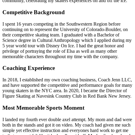
community, celebrating my skaters experiences on and off the ice.​​​​‌ ‍ ​‍​‍‌‍ ‌ ​‍‌‍‍‌‌‍‌ ‌‍‍‌‌‍ ‍​‍​‍​ ‍‍​‍​‍‌ ​ ‌‍​‌‌‍ ‍‌‍‍‌‌ ‌​‌ ‍‌​‍ ‍‌‍‍‌‌‍ ​‍​‍​‍ ​​‍​‍‌‍‍​‌ ​‍‌‍‌‌‌‍‌‍​‍​‍​ ‍‍​‍​‍‌‍‍​‌ ‌​‌ ‌​‌ ​​‌ ​ ​ ‍‍​‍ ​‍ ‌‍​ ‌‍‍​‌‍‌‌‌‍ ​‌ ​ ‌‍‌‌‌‍​‌‌ ​​‌‍‍‌‌‍‌‌‌ ​‍‌ ​ ​‍ ‍‌ ​ ‌‍​‌‌‍ ‍‌‍‍‌‌ ‌​‌ ‍‌​‍ ‍‌ ​ ‌ ‌​‌ ‌‌‌‍‌​‌‍‍‌‌‍ ​‍ ‌‍‍‌‌‍ ‍‌ ‌​‌‍‌‌‌‍ ‍‌ ‌​​‍ ‌‍‌‌‌‍‌​‌‍‍‌‌ ‌​​‍ ‌‍ ‌‌‍ ‌‍‌​‌‍‌‌​ ‌‌ ​​‌ ​‍‌‍‌‌‌ ​ ‌‍‌‌‌‍ ‍‌ ‌​‌‍​‌‌ ‌​‌‍‍‌‌‍ ‌‍ ‍​ ‍ ‌‍‍‌‌‍‌​​ ‌​ ​‌​ ‍‌​ ‌‌​ ‌‌​ ‌‍​ ‌‍‌‍​‍​ ‌​​‍ ‌​ ‌​‌‍​‍​ ​​‌‍‌‌​‍ ‌​ ‌​​ ​ ​ ​‌‌‍‌‌​‍ ‌‌‍​‍‌‍​‍‌‍‌‌‌‍‌‍​‍ ‌‌‍​‌​ ​‍​ ‍‌​ ‍‌‌‍​‌​ ‍‌​ ​‍​ ​ ​ ​​‌‍​‌​ ​ ​ ‌ ​ ‍ ‌ ‌​‌ ‍‌‌ ​​‌‍‌‌​ ‌‌‍​ ‌‍ ‌‍​‌‌‍​ ‌‍‍​​ ‍ ‌ ​​‌‍​‌‌ ‌​‌‍‍​​ ‌‌ ​‍‌‍‍‌‌‍​ ‌‍‍​‌‌‌​‌‍‌‌‌ ‍​‌ ‌​​‍‌‌​ ‌‌‌​​‍‌‌ ‌‍‍ ‌‍‌‌‌ ‍‌​‍‌‌​ ​ ‌​‌​​‍‌‌​ ​ ‌​‌​​‍‌‌​ ​‍​ ​‍‌‌‌‍‌‌​​‌‌‍‍‌​​‌​ ​‍‌‌‌ ‌‍‌‌‌ ‌ ​‍‌‌​ ​‍​ ​‍​‍‌‌​ ‌‌‌​‌​​‍ ‍‌‍​ ‌‍‍​‌‍‍‌‌‍ ​‌‍‌​‌ ​‍‌‍‌‌‌‍ ‍​‍‌‌​ ‌‌‌​​‍‌‌ ‌‍‍ ‌‍‌‌‌ ‍‌​‍‌‌​ ​ ‌​‌​​‍‌‌​ ​ ‌​‌​​‍‌‌​ ​‍​ ​‍‌ ‍‍‌‍‍‌‌​ ‌​‍‌‌​‍‍‌‍‍ ‌ ‍‌‌‌​‍​‍‌‌​ ​‍​ ​‍​‍‌‌​ ‌‌‌​‌​​‍ ‍‌ ‌​‌‍‌‌‌ ‍​‌ ‌​​ ‌‍​‍‌‍​‌‌ ​ ‌‍‌‌‌‌‌‌‌ ​‍‌‍ ​​ ‌‌‍‍​‌ ‌​‌ ‌​‌ ​​‌ ​ ​‍‌‌​ ​ ‌​​‌​‍‌‌​ ​‍‌​‌‍​‍‌‌​ ​‍‌​‌‍‌‍​ ‌‍‍​‌‍‌‌‌‍ ​‌ ​ ‌‍‌‌‌‍​‌‌ ​​‌‍‍‌‌‍‌‌‌ ​‍‌ ​ ​‍ ‍‌ ​ ‌‍​‌‌‍ ‍‌‍‍‌‌ ‌​‌ ‍‌​‍ ‍‌ ​ ‌ ‌​‌ ‌‌‌‍‌​‌‍‍‌‌‍ ​‍‌‍‌‍‍‌‌‍‌​​ ‌​ ​‌​ ‍‌​ ‌‌​ ‌‌​ ‌‍​ ‌‍‌‍​‍​ ‌​​‍ ‌​ ‌​‌‍​‍​ ​​‌‍‌‌​‍ ‌​ ‌​​ ​ ​ ​‌‌‍‌‌​‍ ‌‌‍​‍‌‍​‍‌‍‌‌‌‍‌‍​‍ ‌‌‍​‌​ ​‍​ ‍‌​ ‍‌‌‍​‌​ ‍‌​ ​‍​ ​ ​ ​​‌‍​‌​ ​ ​ ‌ ​‍‌‍‌ ‌​‌ ‍‌‌ ​​‌‍‌‌​ ‌‌‍​ ‌‍ ‌‍​‌‌‍​ ‌‍‍​​‍‌‍‌ ​​‌‍​‌‌ ‌​‌‍‍​​ ‌‌ ​‍‌‍‍‌‌‍​ ‌‍‍​‌‌‌​‌‍‌‌‌ ‍​‌ ‌​​‍‌‌​ ‌‌‌​​‍‌‌ ‌‍‍ ‌‍‌‌‌ ‍‌​‍‌‌​ ​ ‌​‌​​‍‌‌​ ​ ‌​‌​​‍‌‌​ ​‍​ ​‍‌‌‌‍‌‌​​‌‌‍‍‌​​‌​ ​‍‌‌‌ ‌‍‌‌‌ ‌ ​‍‌‌​ ​‍​ ​‍​‍‌‌​ ‌‌‌​‌​​‍ ‍‌‍​ ‌‍‍​‌‍‍‌‌‍ ​‌‍‌​‌ ​‍‌‍‌‌‌‍ ‍​‍‌‌​ ‌‌‌​​‍‌‌ ‌‍‍ ‌‍‌‌‌ ‍‌​‍‌‌​ ​ ‌​‌​​‍‌‌​ ​ ‌​‌​​‍‌‌​ ​‍​ ​‍‌ ‍‍‌‍‍‌‌​ ‌​‍‌‌​‍‍‌‍‍ ‌ ‍‌‌‌​‍​‍‌‌​ ​‍​ ​‍​‍‌‌​ ‌‌‌​‌​​‍ ‍‌ ‌​‌‍‌‌‌ ‍​‌ ‌​​‍‌‍‌ ​​‌‍‌‌‌ ​‍‌ ​ ‌ ​​‌‍‌‌‌‍​ ‌ ‌​‌‍‍‌‌ ‌‍‌‍‌‌​ ‌‌ ​​‌ ‌‌‌‍​‍‌‍ ​‌‍‍‌‌ ​ ‌‍‍​‌‍‌‌‌‍‌​​‍​‍‌ ‌
Competitive Background​​​​‌ ‍ ​‍​‍‌‍ ‌ ​‍‌‍‍‌‌‍‌ ‌‍‍‌‌‍ ‍​‍​‍​ ‍‍​‍​‍‌ ​ ‌‍​‌‌‍ ‍‌‍‍‌‌ ‌​‌ ‍‌​‍ ‍‌‍‍‌‌‍ ​‍​‍​‍ ​​‍​‍‌‍‍​‌ ​‍‌‍‌‌‌‍‌‍​‍​‍​ ‍‍​‍​‍‌‍‍​‌ ‌​‌ ‌​‌ ​​‌ ​ ​ ‍‍​‍ ​‍ ‌‍​ ‌‍‍​‌‍‌‌‌‍ ​‌ ​ ‌‍‌‌‌‍​‌‌ ​​‌‍‍‌‌‍‌‌‌ ​‍‌ ​ ​‍ ‍‌ ​ ‌‍​‌‌‍ ‍‌‍‍‌‌ ‌​‌ ‍‌​‍ ‍‌ ​ ‌ ‌​‌ ‌‌‌‍‌​‌‍‍‌‌‍ ​‍ ‌‍‍‌‌‍ ‍‌ ‌​‌‍‌‌‌‍ ‍‌ ‌​​‍ ‌‍‌‌‌‍‌​‌‍‍‌‌ ‌​​‍ ‌‍ ‌‌‍ ‌‍‌​‌‍‌‌​ ‌‌ ​​‌ ​‍‌‍‌‌‌ ​ ‌‍‌‌‌‍ ‍‌ ‌​‌‍​‌‌ ‌​‌‍‍‌‌‍ ‌‍ ‍​ ‍ ‌‍‍‌‌‍‌​​ ‌​ ​‌​ ‍‌​ ‌‌​ ‌‌​ ‌‍​ ‌‍‌‍​‍​ ‌​​‍ ‌​ ‌​‌‍​‍​ ​​‌‍‌‌​‍ ‌​ ‌​​ ​ ​ ​‌‌‍‌‌​‍ ‌‌‍​‍‌‍​‍‌‍‌‌‌‍‌‍​‍ ‌‌‍​‌​ ​‍​ ‍‌​ ‍‌‌‍​‌​ ‍‌​ ​‍​ ​ ​ ​​‌‍​‌​ ​ ​ ‌ ​ ‍ ‌ ‌​‌ ‍‌‌ ​​‌‍‌‌​ ‌‌‍​ ‌‍ ‌‍​‌‌‍​ ‌‍‍​​ ‍ ‌ ​​‌‍​‌‌ ‌​‌‍‍​​ ‌‌ ​‍‌‍‍‌‌‍​ ‌‍‍​‌‌‌​‌‍‌‌‌ ‍​‌ ‌​​‍‌‌​ ‌‌‌​​‍‌‌ ‌‍‍ ‌‍‌‌‌ ‍‌​‍‌‌​ ​ ‌​‌​​‍‌‌​ ​ ‌​‌​​‍‌‌​ ​‍​ ​‍‌‍​‍‌‌‌‍‌ ‍​‌‌‌‌‌​‌​‌‍‌​‌‌​​‌ ​‍​‍‌‌​ ​‍​ ​‍​‍‌‌​ ‌‌‌​‌​​‍ ‍‌‍​ ‌‍‍​‌‍‍‌‌‍ ​‌‍‌​‌ ​‍‌‍‌‌‌‍ ‍​‍‌‌​ ‌‌‌​​‍‌‌ ‌‍‍ ‌‍‌‌‌ ‍‌​‍‌‌​ ​ ‌​‌​​‍‌‌​ ​ ‌​‌​​‍‌‌​ ​‍​ ​‍‌​ ‍‌ ‌​‌‌‌ ‌‌‍‌‌‍‌ ‌​ ‍‌‍​‍‌​‌​​‍‌‌​ ​‍​ ​‍​‍‌‌​ ‌‌‌​‌​​‍ ‍‌ ‌​‌‍‌‌‌ ‍​‌ ‌​​ ‌‍​‍‌‍​‌‌ ​ ‌‍‌‌‌‌‌‌‌ ​‍‌‍ ​​ ‌‌‍‍​‌ ‌​‌ ‌​‌ ​​‌ ​ ​‍‌‌​ ​ ‌​​‌​‍‌‌​ ​‍‌​‌‍​‍‌‌​ ​‍‌​‌‍‌‍​ ‌‍‍​‌‍‌‌‌‍ ​‌ ​ ‌‍‌‌‌‍​‌‌ ​​‌‍‍‌‌‍‌‌‌ ​‍‌ ​ ​‍ ‍‌ ​ ‌‍​‌‌‍ ‍‌‍‍‌‌ ‌​‌ ‍‌​‍ ‍‌ ​ ‌ ‌​‌ ‌‌‌‍‌​‌‍‍‌‌‍ ​‍‌‍‌‍‍‌‌‍‌​​ ‌​ ​‌​ ‍‌​ ‌‌​ ‌‌​ ‌‍​ ‌‍‌‍​‍​ ‌​​‍ ‌​ ‌​‌‍​‍​ ​​‌‍‌‌​‍ ‌​ ‌​​ ​ ​ ​‌‌‍‌‌​‍ ‌‌‍​‍‌‍​‍‌‍‌‌‌‍‌‍​‍ ‌‌‍​‌​ ​‍​ ‍‌​ ‍‌‌‍​‌​ ‍‌​ ​‍​ ​ ​ ​​‌‍​‌​ ​ ​ ‌ ​‍‌‍‌ ‌​‌ ‍‌‌ ​​‌‍‌‌​ ‌‌‍​ ‌‍ ‌‍​‌‌‍​ ‌‍‍​​‍‌‍‌ ​​‌‍​‌‌ ‌​‌‍‍​​ ‌‌ ​‍‌‍‍‌‌‍​ ‌‍‍​‌‌‌​‌‍‌‌‌ ‍​‌ ‌​​‍‌‌​ ‌‌‌​​‍‌‌ ‌‍‍ ‌‍‌‌‌ ‍‌​‍‌‌​ ​ ‌​‌​​‍‌‌​ ​ ‌​‌​​‍‌‌​ ​‍​ ​‍‌‍​‍‌‌‌‍‌ ‍​‌‌‌‌‌​‌​‌‍‌​‌‌​​‌ ​‍​‍‌‌​ ​‍​ ​‍​‍‌‌​ ‌‌‌​‌​​‍ ‍‌‍​ ‌‍‍​‌‍‍‌‌‍ ​‌‍‌​‌ ​‍‌‍‌‌‌‍ ‍​‍‌‌​ ‌‌‌​​‍‌‌ ‌‍‍ ‌‍‌‌‌ ‍‌​‍‌‌​ ​ ‌​‌​​‍‌‌​ ​ ‌​‌​​‍‌‌​ ​‍​ ​‍‌​ ‍‌ ‌​‌‌‌ ‌‌‍‌‌‍‌ ‌​ ‍‌‍​‍‌​‌​​‍‌‌​ ​‍​ ​‍​‍‌‌​ ‌‌‌​‌​​‍ ‍‌ ‌​‌‍‌‌‌ ‍​‌ ‌​​‍‌‍‌ ​​‌‍‌‌‌ ​‍‌ ​ ‌ ​​‌‍‌‌‌‍​ ‌ ‌​‌‍‍‌‌ ‌‍‌‍‌‌​ ‌‌ ​​‌ ‌‌‌‍​‍‌‍ ​‌‍‍‌‌ ​ ‌‍‍​‌‍‌‌‌‍‌​​‍​‍‌ ‌
I spent 16 years competing in the Southwestern Region before
continuing on to represent the University of Colorado-Boulder, on
their competitive skating team. I graduated with a Bachelor of
Science degree in Cultural Anthropology which I applied during my
5 year world tour with Disney On Ice. I had the great honor and
privilege of portraying the role of Elsa as well as many other
memorable characters throughout my time with the company.​​​​‌ ‍ ​‍​‍‌‍ ‌ ​‍‌‍‍‌‌‍‌ ‌‍‍‌‌‍ ‍​‍​‍​ ‍‍​‍​‍‌ ​ ‌‍​‌‌‍ ‍‌‍‍‌‌ ‌​‌ ‍‌​‍ ‍‌‍‍‌‌‍ ​‍​‍​‍ ​​‍​‍‌‍‍​‌ ​‍‌‍‌‌‌‍‌‍​‍​‍​ ‍‍​‍​‍‌‍‍​‌ ‌​‌ ‌​‌ ​​‌ ​ ​ ‍‍​‍ ​‍ ‌‍​ ‌‍‍​‌‍‌‌‌‍ ​‌ ​ ‌‍‌‌‌‍​‌‌ ​​‌‍‍‌‌‍‌‌‌ ​‍‌ ​ ​‍ ‍‌ ​ ‌‍​‌‌‍ ‍‌‍‍‌‌ ‌​‌ ‍‌​‍ ‍‌ ​ ‌ ‌​‌ ‌‌‌‍‌​‌‍‍‌‌‍ ​‍ ‌‍‍‌‌‍ ‍‌ ‌​‌‍‌‌‌‍ ‍‌ ‌​​‍ ‌‍‌‌‌‍‌​‌‍‍‌‌ ‌​​‍ ‌‍ ‌‌‍ ‌‍‌​‌‍‌‌​ ‌‌ ​​‌ ​‍‌‍‌‌‌ ​ ‌‍‌‌‌‍ ‍‌ ‌​‌‍​‌‌ ‌​‌‍‍‌‌‍ ‌‍ ‍​ ‍ ‌‍‍‌‌‍‌​​ ‌​ ​‌​ ‍‌​ ‌‌​ ‌‌​ ‌‍​ ‌‍‌‍​‍​ ‌​​‍ ‌​ ‌​‌‍​‍​ ​​‌‍‌‌​‍ ‌​ ‌​​ ​ ​ ​‌‌‍‌‌​‍ ‌‌‍​‍‌‍​‍‌‍‌‌‌‍‌‍​‍ ‌‌‍​‌​ ​‍​ ‍‌​ ‍‌‌‍​‌​ ‍‌​ ​‍​ ​ ​ ​​‌‍​‌​ ​ ​ ‌ ​ ‍ ‌ ‌​‌ ‍‌‌ ​​‌‍‌‌​ ‌‌‍​ ‌‍ ‌‍​‌‌‍​ ‌‍‍​​ ‍ ‌ ​​‌‍​‌‌ ‌​‌‍‍​​ ‌‌ ​‍‌‍‍‌‌‍​ ‌‍‍​‌‌‌​‌‍‌‌‌ ‍​‌ ‌​​‍‌‌​ ‌‌‌​​‍‌‌ ‌‍‍ ‌‍‌‌‌ ‍‌​‍‌‌​ ​ ‌​‌​​‍‌‌​ ​ ‌​‌​​‍‌‌​ ​‍​ ​‍​ ​ ‌​ ‍‌‍‌​‌‌‍‍​ ​‍‌​ ‌‌‌​‌‌‍‍‍​‍‌‌​ ​‍​ ​‍​‍‌‌​ ‌‌‌​‌​​‍ ‍‌‍​ ‌‍‍​‌‍‍‌‌‍ ​‌‍‌​‌ ​‍‌‍‌‌‌‍ ‍​‍‌‌​ ‌‌‌​​‍‌‌ ‌‍‍ ‌‍‌‌‌ ‍‌​‍‌‌​ ​ ‌​‌​​‍‌‌​ ​ ‌​‌​​‍‌‌​ ​‍​ ​‍‌‍‌‍‌‍ ‍‌‌‍​‌‌‍​‌‌‌‍‌‌‌ ‌‍ ‌‌‌​‍​‍‌‌​ ​‍​ ​‍​‍‌‌​ ‌‌‌​‌​​‍ ‍‌ ‌​‌‍‌‌‌ ‍​‌ ‌​​ ‌‍​‍‌‍​‌‌ ​ ‌‍‌‌‌‌‌‌‌ ​‍‌‍ ​​ ‌‌‍‍​‌ ‌​‌ ‌​‌ ​​‌ ​ ​‍‌‌​ ​ ‌​​‌​‍‌‌​ ​‍‌​‌‍​‍‌‌​ ​‍‌​‌‍‌‍​ ‌‍‍​‌‍‌‌‌‍ ​‌ ​ ‌‍‌‌‌‍​‌‌ ​​‌‍‍‌‌‍‌‌‌ ​‍‌ ​ ​‍ ‍‌ ​ ‌‍​‌‌‍ ‍‌‍‍‌‌ ‌​‌ ‍‌​‍ ‍‌ ​ ‌ ‌​‌ ‌‌‌‍‌​‌‍‍‌‌‍ ​‍‌‍‌‍‍‌‌‍‌​​ ‌​ ​‌​ ‍‌​ ‌‌​ ‌‌​ ‌‍​ ‌‍‌‍​‍​ ‌​​‍ ‌​ ‌​‌‍​‍​ ​​‌‍‌‌​‍ ‌​ ‌​​ ​ ​ ​‌‌‍‌‌​‍ ‌‌‍​‍‌‍​‍‌‍‌‌‌‍‌‍​‍ ‌‌‍​‌​ ​‍​ ‍‌​ ‍‌‌‍​‌​ ‍‌​ ​‍​ ​ ​ ​​‌‍​‌​ ​ ​ ‌ ​‍‌‍‌ ‌​‌ ‍‌‌ ​​‌‍‌‌​ ‌‌‍​ ‌‍ ‌‍​‌‌‍​ ‌‍‍​​‍‌‍‌ ​​‌‍​‌‌ ‌​‌‍‍​​ ‌‌ ​‍‌‍‍‌‌‍​ ‌‍‍​‌‌‌​‌‍‌‌‌ ‍​‌ ‌​​‍‌‌​ ‌‌‌​​‍‌‌ ‌‍‍ ‌‍‌‌‌ ‍‌​‍‌‌​ ​ ‌​‌​​‍‌‌​ ​ ‌​‌​​‍‌‌​ ​‍​ ​‍​ ​ ‌​ ‍‌‍‌​‌‌‍‍​ ​‍‌​ ‌‌‌​‌‌‍‍‍​‍‌‌​ ​‍​ ​‍​‍‌‌​ ‌‌‌​‌​​‍ ‍‌‍​ ‌‍‍​‌‍‍‌‌‍ ​‌‍‌​‌ ​‍‌‍‌‌‌‍ ‍​‍‌‌​ ‌‌‌​​‍‌‌ ‌‍‍ ‌‍‌‌‌ ‍‌​‍‌‌​ ​ ‌​‌​​‍‌‌​ ​ ‌​‌​​‍‌‌​ ​‍​ ​‍‌‍‌‍‌‍ ‍‌‌‍​‌‌‍​‌‌‌‍‌‌‌ ‌‍ ‌‌‌​‍​‍‌‌​ ​‍​ ​‍​‍‌‌​ ‌‌‌​‌​​‍ ‍‌ ‌​‌‍‌‌‌ ‍​‌ ‌​​‍‌‍‌ ​​‌‍‌‌‌ ​‍‌ ​ ‌ ​​‌‍‌‌‌‍​ ‌ ‌​‌‍‍‌‌ ‌‍‌‍‌‌​ ‌‌ ​​‌ ‌‌‌‍​‍‌‍ ​‌‍‍‌‌ ​ ‌‍‍​‌‍‌‌‌‍‌​​‍​‍‌ ‌
Coaching Experience​​​​‌ ‍ ​‍​‍‌‍ ‌ ​‍‌‍‍‌‌‍‌ ‌‍‍‌‌‍ ‍​‍​‍​ ‍‍​‍​‍‌ ​ ‌‍​‌‌‍ ‍‌‍‍‌‌ ‌​‌ ‍‌​‍ ‍‌‍‍‌‌‍ ​‍​‍​‍ ​​‍​‍‌‍‍​‌ ​‍‌‍‌‌‌‍‌‍​‍​‍​ ‍‍​‍​‍‌‍‍​‌ ‌​‌ ‌​‌ ​​‌ ​ ​ ‍‍​‍ ​‍ ‌‍​ ‌‍‍​‌‍‌‌‌‍ ​‌ ​ ‌‍‌‌‌‍​‌‌ ​​‌‍‍‌‌‍‌‌‌ ​‍‌ ​ ​‍ ‍‌ ​ ‌‍​‌‌‍ ‍‌‍‍‌‌ ‌​‌ ‍‌​‍ ‍‌ ​ ‌ ‌​‌ ‌‌‌‍‌​‌‍‍‌‌‍ ​‍ ‌‍‍‌‌‍ ‍‌ ‌​‌‍‌‌‌‍ ‍‌ ‌​​‍ ‌‍‌‌‌‍‌​‌‍‍‌‌ ‌​​‍ ‌‍ ‌‌‍ ‌‍‌​‌‍‌‌​ ‌‌ ​​‌ ​‍‌‍‌‌‌ ​ ‌‍‌‌‌‍ ‍‌ ‌​‌‍​‌‌ ‌​‌‍‍‌‌‍ ‌‍ ‍​ ‍ ‌‍‍‌‌‍‌​​ ‌​ ​‌​ ‍‌​ ‌‌​ ‌‌​ ‌‍​ ‌‍‌‍​‍​ ‌​​‍ ‌​ ‌​‌‍​‍​ ​​‌‍‌‌​‍ ‌​ ‌​​ ​ ​ ​‌‌‍‌‌​‍ ‌‌‍​‍‌‍​‍‌‍‌‌‌‍‌‍​‍ ‌‌‍​‌​ ​‍​ ‍‌​ ‍‌‌‍​‌​ ‍‌​ ​‍​ ​ ​ ​​‌‍​‌​ ​ ​ ‌ ​ ‍ ‌ ‌​‌ ‍‌‌ ​​‌‍‌‌​ ‌‌‍​ ‌‍ ‌‍​‌‌‍​ ‌‍‍​​ ‍ ‌ ​​‌‍​‌‌ ‌​‌‍‍​​ ‌‌ ​‍‌‍‍‌‌‍​ ‌‍‍​‌‌‌​‌‍‌‌‌ ‍​‌ ‌​​‍‌‌​ ‌‌‌​​‍‌‌ ‌‍‍ ‌‍‌‌‌ ‍‌​‍‌‌​ ​ ‌​‌​​‍‌‌​ ​ ‌​‌​​‍‌‌​ ​‍​ ​‍‌​​‌​ ‌‌​ ‌ ‌‌‌ ‌‍ ‍​ ​ ‌ ‌ ‌‍​ ​‍‌‌​ ​‍​ ​‍​‍‌‌​ ‌‌‌​‌​​‍ ‍‌‍​ ‌‍‍​‌‍‍‌‌‍ ​‌‍‌​‌ ​‍‌‍‌‌‌‍ ‍​‍‌‌​ ‌‌‌​​‍‌‌ ‌‍‍ ‌‍‌‌‌ ‍‌​‍‌‌​ ​ ‌​‌​​‍‌‌​ ​ ‌​‌​​‍‌‌​ ​‍​ ​‍‌​ ‌ ​ ‌‌‌‌‌​​‍‌‌‌​‌‌​​​ ‌ ‌​​‍​‍‌‌​ ​‍​ ​‍​‍‌‌​ ‌‌‌​‌​​‍ ‍‌ ‌​‌‍‌‌‌ ‍​‌ ‌​​ ‌‍​‍‌‍​‌‌ ​ ‌‍‌‌‌‌‌‌‌ ​‍‌‍ ​​ ‌‌‍‍​‌ ‌​‌ ‌​‌ ​​‌ ​ ​‍‌‌​ ​ ‌​​‌​‍‌‌​ ​‍‌​‌‍​‍‌‌​ ​‍‌​‌‍‌‍​ ‌‍‍​‌‍‌‌‌‍ ​‌ ​ ‌‍‌‌‌‍​‌‌ ​​‌‍‍‌‌‍‌‌‌ ​‍‌ ​ ​‍ ‍‌ ​ ‌‍​‌‌‍ ‍‌‍‍‌‌ ‌​‌ ‍‌​‍ ‍‌ ​ ‌ ‌​‌ ‌‌‌‍‌​‌‍‍‌‌‍ ​‍‌‍‌‍‍‌‌‍‌​​ ‌​ ​‌​ ‍‌​ ‌‌​ ‌‌​ ‌‍​ ‌‍‌‍​‍​ ‌​​‍ ‌​ ‌​‌‍​‍​ ​​‌‍‌‌​‍ ‌​ ‌​​ ​ ​ ​‌‌‍‌‌​‍ ‌‌‍​‍‌‍​‍‌‍‌‌‌‍‌‍​‍ ‌‌‍​‌​ ​‍​ ‍‌​ ‍‌‌‍​‌​ ‍‌​ ​‍​ ​ ​ ​​‌‍​‌​ ​ ​ ‌ ​‍‌‍‌ ‌​‌ ‍‌‌ ​​‌‍‌‌​ ‌‌‍​ ‌‍ ‌‍​‌‌‍​ ‌‍‍​​‍‌‍‌ ​​‌‍​‌‌ ‌​‌‍‍​​ ‌‌ ​‍‌‍‍‌‌‍​ ‌‍‍​‌‌‌​‌‍‌‌‌ ‍​‌ ‌​​‍‌‌​ ‌‌‌​​‍‌‌ ‌‍‍ ‌‍‌‌‌ ‍‌​‍‌‌​ ​ ‌​‌​​‍‌‌​ ​ ‌​‌​​‍‌‌​ ​‍​ ​‍‌​​‌​ ‌‌​ ‌ ‌‌‌ ‌‍ ‍​ ​ ‌ ‌ ‌‍​ ​‍‌‌​ ​‍​ ​‍​‍‌‌​ ‌‌‌​‌​​‍ ‍‌‍​ ‌‍‍​‌‍‍‌‌‍ ​‌‍‌​‌ ​‍‌‍‌‌‌‍ ‍​‍‌‌​ ‌‌‌​​‍‌‌ ‌‍‍ ‌‍‌‌‌ ‍‌​‍‌‌​ ​ ‌​‌​​‍‌‌​ ​ ‌​‌​​‍‌‌​ ​‍​ ​‍‌​ ‌ ​ ‌‌‌‌‌​​‍‌‌‌​‌‌​​​ ‌ ‌​​‍​‍‌‌​ ​‍​ ​‍​‍‌‌​ ‌‌‌​‌​​‍ ‍‌ ‌​‌‍‌‌‌ ‍​‌ ‌​​‍‌‍‌ ​​‌‍‌‌‌ ​‍‌ ​ ‌ ​​‌‍‌‌‌‍​ ‌ ‌​‌‍‍‌‌ ‌‍‌‍‌‌​ ‌‌ ​​‌ ‌‌‌‍​‍‌‍ ​‌‍‍‌‌ ​ ‌‍‍​‌‍‌‌‌‍‌​​‍​‍‌ ‌
In 2018, I established my own coaching business, Coach Jenn LLC,
and have supported the competitive and performance goals for many
young skaters in the NYC area. In 2020, I became the Director of
Figure Skating at Navesink Country Club in Red Bank New Jersey.​​​​‌ ‍ ​‍​‍‌‍ ‌ ​‍‌‍‍‌‌‍‌ ‌‍‍‌‌‍ ‍​‍​‍​ ‍‍​‍​‍‌ ​ ‌‍​‌‌‍ ‍‌‍‍‌‌ ‌​‌ ‍‌​‍ ‍‌‍‍‌‌‍ ​‍​‍​‍ ​​‍​‍‌‍‍​‌ ​‍‌‍‌‌‌‍‌‍​‍​‍​ ‍‍​‍​‍‌‍‍​‌ ‌​‌ ‌​‌ ​​‌ ​ ​ ‍‍​‍ ​‍ ‌‍​ ‌‍‍​‌‍‌‌‌‍ ​‌ ​ ‌‍‌‌‌‍​‌‌ ​​‌‍‍‌‌‍‌‌‌ ​‍‌ ​ ​‍ ‍‌ ​ ‌‍​‌‌‍ ‍‌‍‍‌‌ ‌​‌ ‍‌​‍ ‍‌ ​ ‌ ‌​‌ ‌‌‌‍‌​‌‍‍‌‌‍ ​‍ ‌‍‍‌‌‍ ‍‌ ‌​‌‍‌‌‌‍ ‍‌ ‌​​‍ ‌‍‌‌‌‍‌​‌‍‍‌‌ ‌​​‍ ‌‍ ‌‌‍ ‌‍‌​‌‍‌‌​ ‌‌ ​​‌ ​‍‌‍‌‌‌ ​ ‌‍‌‌‌‍ ‍‌ ‌​‌‍​‌‌ ‌​‌‍‍‌‌‍ ‌‍ ‍​ ‍ ‌‍‍‌‌‍‌​​ ‌​ ​‌​ ‍‌​ ‌‌​ ‌‌​ ‌‍​ ‌‍‌‍​‍​ ‌​​‍ ‌​ ‌​‌‍​‍​ ​​‌‍‌‌​‍ ‌​ ‌​​ ​ ​ ​‌‌‍‌‌​‍ ‌‌‍​‍‌‍​‍‌‍‌‌‌‍‌‍​‍ ‌‌‍​‌​ ​‍​ ‍‌​ ‍‌‌‍​‌​ ‍‌​ ​‍​ ​ ​ ​​‌‍​‌​ ​ ​ ‌ ​ ‍ ‌ ‌​‌ ‍‌‌ ​​‌‍‌‌​ ‌‌‍​ ‌‍ ‌‍​‌‌‍​ ‌‍‍​​ ‍ ‌ ​​‌‍​‌‌ ‌​‌‍‍​​ ‌‌ ​‍‌‍‍‌‌‍​ ‌‍‍​‌‌‌​‌‍‌‌‌ ‍​‌ ‌​​‍‌‌​ ‌‌‌​​‍‌‌ ‌‍‍ ‌‍‌‌‌ ‍‌​‍‌‌​ ​ ‌​‌​​‍‌‌​ ​ ‌​‌​​‍‌‌​ ​‍​ ​‍​ ​ ‌‌‌ ‌‌‌​‌‍ ​‌‍​ ‌‌‍‍‌ ​​‌​‍​​‍‌‌​ ​‍​ ​‍​‍‌‌​ ‌‌‌​‌​​‍ ‍‌‍​ ‌‍‍​‌‍‍‌‌‍ ​‌‍‌​‌ ​‍‌‍‌‌‌‍ ‍​‍‌‌​ ‌‌‌​​‍‌‌ ‌‍‍ ‌‍‌‌‌ ‍‌​‍‌‌​ ​ ‌​‌​​‍‌‌​ ​ ‌​‌​​‍‌‌​ ​‍​ ​‍‌‍ ‍‌ ‌‍‌​​‍‌‌‌​‌‌​‍‌‌‍‌‌‍‌‌‌‌‌​​‍‌‌​ ​‍​ ​‍​‍‌‌​ ‌‌‌​‌​​‍ ‍‌ ‌​‌‍‌‌‌ ‍​‌ ‌​​ ‌‍​‍‌‍​‌‌ ​ ‌‍‌‌‌‌‌‌‌ ​‍‌‍ ​​ ‌‌‍‍​‌ ‌​‌ ‌​‌ ​​‌ ​ ​‍‌‌​ ​ ‌​​‌​‍‌‌​ ​‍‌​‌‍​‍‌‌​ ​‍‌​‌‍‌‍​ ‌‍‍​‌‍‌‌‌‍ ​‌ ​ ‌‍‌‌‌‍​‌‌ ​​‌‍‍‌‌‍‌‌‌ ​‍‌ ​ ​‍ ‍‌ ​ ‌‍​‌‌‍ ‍‌‍‍‌‌ ‌​‌ ‍‌​‍ ‍‌ ​ ‌ ‌​‌ ‌‌‌‍‌​‌‍‍‌‌‍ ​‍‌‍‌‍‍‌‌‍‌​​ ‌​ ​‌​ ‍‌​ ‌‌​ ‌‌​ ‌‍​ ‌‍‌‍​‍​ ‌​​‍ ‌​ ‌​‌‍​‍​ ​​‌‍‌‌​‍ ‌​ ‌​​ ​ ​ ​‌‌‍‌‌​‍ ‌‌‍​‍‌‍​‍‌‍‌‌‌‍‌‍​‍ ‌‌‍​‌​ ​‍​ ‍‌​ ‍‌‌‍​‌​ ‍‌​ ​‍​ ​ ​ ​​‌‍​‌​ ​ ​ ‌ ​‍‌‍‌ ‌​‌ ‍‌‌ ​​‌‍‌‌​ ‌‌‍​ ‌‍ ‌‍​‌‌‍​ ‌‍‍​​‍‌‍‌ ​​‌‍​‌‌ ‌​‌‍‍​​ ‌‌ ​‍‌‍‍‌‌‍​ ‌‍‍​‌‌‌​‌‍‌‌‌ ‍​‌ ‌​​‍‌‌​ ‌‌‌​​‍‌‌ ‌‍‍ ‌‍‌‌‌ ‍‌​‍‌‌​ ​ ‌​‌​​‍‌‌​ ​ ‌​‌​​‍‌‌​ ​‍​ ​‍​ ​ ‌‌‌ ‌‌‌​‌‍ ​‌‍​ ‌‌‍‍‌ ​​‌​‍​​‍‌‌​ ​‍​ ​‍​‍‌‌​ ‌‌‌​‌​​‍ ‍‌‍​ ‌‍‍​‌‍‍‌‌‍ ​‌‍‌​‌ ​‍‌‍‌‌‌‍ ‍​‍‌‌​ ‌‌‌​​‍‌‌ ‌‍‍ ‌‍‌‌‌ ‍‌​‍‌‌​ ​ ‌​‌​​‍‌‌​ ​ ‌​‌​​‍‌‌​ ​‍​ ​‍‌‍ ‍‌ ‌‍‌​​‍‌‌‌​‌‌​‍‌‌‍‌‌‍‌‌‌‌‌​​‍‌‌​ ​‍​ ​‍​‍‌‌​ ‌‌‌​‌​​‍ ‍‌ ‌​‌‍‌‌‌ ‍​‌ ‌​​‍‌‍‌ ​​‌‍‌‌‌ ​‍‌ ​ ‌ ​​‌‍‌‌‌‍​ ‌ ‌​‌‍‍‌‌ ‌‍‌‍‌‌​ ‌‌ ​​‌ ‌‌‌‍​‍‌‍ ​‌‍‍‌‌ ​ ‌‍‍​‌‍‌‌‌‍‌​​‍​‍‌ ‌
Most Memorable Sports Moment​​​​‌ ‍ ​‍​‍‌‍ ‌ ​‍‌‍‍‌‌‍‌ ‌‍‍‌‌‍ ‍​‍​‍​ ‍‍​‍​‍‌ ​ ‌‍​‌‌‍ ‍‌‍‍‌‌ ‌​‌ ‍‌​‍ ‍‌‍‍‌‌‍ ​‍​‍​‍ ​​‍​‍‌‍‍​‌ ​‍‌‍‌‌‌‍‌‍​‍​‍​ ‍‍​‍​‍‌‍‍​‌ ‌​‌ ‌​‌ ​​‌ ​ ​ ‍‍​‍ ​‍ ‌‍​ ‌‍‍​‌‍‌‌‌‍ ​‌ ​ ‌‍‌‌‌‍​‌‌ ​​‌‍‍‌‌‍‌‌‌ ​‍‌ ​ ​‍ ‍‌ ​ ‌‍​‌‌‍ ‍‌‍‍‌‌ ‌​‌ ‍‌​‍ ‍‌ ​ ‌ ‌​‌ ‌‌‌‍‌​‌‍‍‌‌‍ ​‍ ‌‍‍‌‌‍ ‍‌ ‌​‌‍‌‌‌‍ ‍‌ ‌​​‍ ‌‍‌‌‌‍‌​‌‍‍‌‌ ‌​​‍ ‌‍ ‌‌‍ ‌‍‌​‌‍‌‌​ ‌‌ ​​‌ ​‍‌‍‌‌‌ ​ ‌‍‌‌‌‍ ‍‌ ‌​‌‍​‌‌ ‌​‌‍‍‌‌‍ ‌‍ ‍​ ‍ ‌‍‍‌‌‍‌​​ ‌​ ​‌​ ‍‌​ ‌‌​ ‌‌​ ‌‍​ ‌‍‌‍​‍​ ‌​​‍ ‌​ ‌​‌‍​‍​ ​​‌‍‌‌​‍ ‌​ ‌​​ ​ ​ ​‌‌‍‌‌​‍ ‌‌‍​‍‌‍​‍‌‍‌‌‌‍‌‍​‍ ‌‌‍​‌​ ​‍​ ‍‌​ ‍‌‌‍​‌​ ‍‌​ ​‍​ ​ ​ ​​‌‍​‌​ ​ ​ ‌ ​ ‍ ‌ ‌​‌ ‍‌‌ ​​‌‍‌‌​ ‌‌‍​ ‌‍ ‌‍​‌‌‍​ ‌‍‍​​ ‍ ‌ ​​‌‍​‌‌ ‌​‌‍‍​​ ‌‌ ​‍‌‍‍‌‌‍​ ‌‍‍​‌‌‌​‌‍‌‌‌ ‍​‌ ‌​​‍‌‌​ ‌‌‌​​‍‌‌ ‌‍‍ ‌‍‌‌‌ ‍‌​‍‌‌​ ​ ‌​‌​​‍‌‌​ ​ ‌​‌​​‍‌‌​ ​‍​ ​‍‌‌‌​‌‍‍‍​ ‍‌‌‌​​‌​ ‌​ ‌‌‍ ‍‌ ‍​​‍‌‌​ ​‍​ ​‍​‍‌‌​ ‌‌‌​‌​​‍ ‍‌‍​ ‌‍‍​‌‍‍‌‌‍ ​‌‍‌​‌ ​‍‌‍‌‌‌‍ ‍​‍‌‌​ ‌‌‌​​‍‌‌ ‌‍‍ ‌‍‌‌‌ ‍‌​‍‌‌​ ​ ‌​‌​​‍‌‌​ ​ ‌​‌​​‍‌‌​ ​‍​ ​‍‌ ‍‌‌​‌‍‌​‍‍‌‍‍‌​ ‌‍‌‌‌​‌‍‍ ‌​​ ​‍‌‌​ ​‍​ ​‍​‍‌‌​ ‌‌‌​‌​​‍ ‍‌ ‌​‌‍‌‌‌ ‍​‌ ‌​​ ‌‍​‍‌‍​‌‌ ​ ‌‍‌‌‌‌‌‌‌ ​‍‌‍ ​​ ‌‌‍‍​‌ ‌​‌ ‌​‌ ​​‌ ​ ​‍‌‌​ ​ ‌​​‌​‍‌‌​ ​‍‌​‌‍​‍‌‌​ ​‍‌​‌‍‌‍​ ‌‍‍​‌‍‌‌‌‍ ​‌ ​ ‌‍‌‌‌‍​‌‌ ​​‌‍‍‌‌‍‌‌‌ ​‍‌ ​ ​‍ ‍‌ ​ ‌‍​‌‌‍ ‍‌‍‍‌‌ ‌​‌ ‍‌​‍ ‍‌ ​ ‌ ‌​‌ ‌‌‌‍‌​‌‍‍‌‌‍ ​‍‌‍‌‍‍‌‌‍‌​​ ‌​ ​‌​ ‍‌​ ‌‌​ ‌‌​ ‌‍​ ‌‍‌‍​‍​ ‌​​‍ ‌​ ‌​‌‍​‍​ ​​‌‍‌‌​‍ ‌​ ‌​​ ​ ​ ​‌‌‍‌‌​‍ ‌‌‍​‍‌‍​‍‌‍‌‌‌‍‌‍​‍ ‌‌‍​‌​ ​‍​ ‍‌​ ‍‌‌‍​‌​ ‍‌​ ​‍​ ​ ​ ​​‌‍​‌​ ​ ​ ‌ ​‍‌‍‌ ‌​‌ ‍‌‌ ​​‌‍‌‌​ ‌‌‍​ ‌‍ ‌‍​‌‌‍​ ‌‍‍​​‍‌‍‌ ​​‌‍​‌‌ ‌​‌‍‍​​ ‌‌ ​‍‌‍‍‌‌‍​ ‌‍‍​‌‌‌​‌‍‌‌‌ ‍​‌ ‌​​‍‌‌​ ‌‌‌​​‍‌‌ ‌‍‍ ‌‍‌‌‌ ‍‌​‍‌‌​ ​ ‌​‌​​‍‌‌​ ​ ‌​‌​​‍‌‌​ ​‍​ ​‍‌‌‌​‌‍‍‍​ ‍‌‌‌​​‌​ ‌​ ‌‌‍ ‍‌ ‍​​‍‌‌​ ​‍​ ​‍​‍‌‌​ ‌‌‌​‌​​‍ ‍‌‍​ ‌‍‍​‌‍‍‌‌‍ ​‌‍‌​‌ ​‍‌‍‌‌‌‍ ‍​‍‌‌​ ‌‌‌​​‍‌‌ ‌‍‍ ‌‍‌‌‌ ‍‌​‍‌‌​ ​ ‌​‌​​‍‌‌​ ​ ‌​‌​​‍‌‌​ ​‍​ ​‍‌ ‍‌‌​‌‍‌​‍‍‌‍‍‌​ ‌‍‌‌‌​‌‍‍ ‌​​ ​‍‌‌​ ​‍​ ​‍​‍‌‌​ ‌‌‌​‌​​‍ ‍‌ ‌​‌‍‌‌‌ ‍​‌ ‌​​‍‌‍‌ ​​‌‍‌‌‌ ​‍‌ ​ ‌ ​​‌‍‌‌‌‍​ ‌ ‌​‌‍‍‌‌ ‌‍‌‍‌‌​ ‌‌ ​​‌ ‌‌‌‍​‍‌‍ ​‌‍‍‌‌ ​ ‌‍‍​‌‍‌‌‌‍‌​​‍​‍‌ ‌
I landed my fourth ever double axel attempt. My mom and dad were
both in the stands and got it on video. My coach had given me such
simple yet effective instruction and everyones hard work to get me