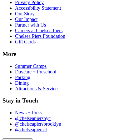
Privacy Policy​​​​‌ ‍ ​‍​‍‌‍ ‌ ​‍‌‍‍‌‌‍‌ ‌‍‍‌‌‍ ‍​‍​‍​ ‍‍​‍​‍‌ ​ ‌‍​‌‌‍ ‍‌‍‍‌‌ ‌​‌ ‍‌​‍ ‍‌‍‍‌‌‍ ​‍​‍​‍ ​​‍​‍‌‍‍​‌ ​‍‌‍‌‌‌‍‌‍​‍​‍​ ‍‍​‍​‍‌‍‍​‌ ‌​‌ ‌​‌ ​​‌ ​ ​ ‍‍​‍ ​‍ ‌‍​ ‌‍‍​‌‍‌‌‌‍ ​‌ ​ ‌‍‌‌‌‍​‌‌ ​​‌‍‍‌‌‍‌‌‌ ​‍‌ ​ ​‍ ‍‌ ​ ‌‍​‌‌‍ ‍‌‍‍‌‌ ‌​‌ ‍‌​‍ ‍‌ ​ ‌ ‌​‌ ‌‌‌‍‌​‌‍‍‌‌‍ ​‍ ‌‍‍‌‌‍ ‍‌ ‌​‌‍‌‌‌‍ ‍‌ ‌​​‍ ‌‍‌‌‌‍‌​‌‍‍‌‌ ‌​​‍ ‌‍ ‌‌‍ ‌‍‌​‌‍‌‌​ ‌‌ ​​‌ ​‍‌‍‌‌‌ ​ ‌‍‌‌‌‍ ‍‌ ‌​‌‍​‌‌ ‌​‌‍‍‌‌‍ ‌‍ ‍​ ‍ ‌‍‍‌‌‍‌​​ ‌‌‍‌‍‌‍ ‌‍ ‌ ‌​‌‍‌‌‌ ​‍​ ‍ ‌ ‌​‌ ‍‌‌ ​​‌‍‌‌​ ‌‌‍‌‍‌‍ ‌‍ ‌ ‌​‌‍‌‌‌ ​‍​ ‍ ‌ ​​‌‍​‌‌ ‌​‌‍‍​​ ‌‌‍​ ‌‍ ‌‍ ​‌ ‌‌‌‍ ‌‌‍ ‍‌ ​ ​‍‌‌​ ‌‌‌​​‍‌‌ ‌‍‍ ‌‍‌‌‌ ‍‌​‍‌‌​ ​ ‌​‌​​‍‌‌​ ​ ‌​‌​​‍‌‌​ ​‍​ ​‍‌‍​ ​ ​ ​ ‌​​ ​​‌‍​ ​ ‌‍‌‍‌​​ ‌​‌‍‌‍‌‍‌‌‌‍‌‌‌‍‌​​‍‌‌​ ​‍​ ​‍​‍‌‌​ ‌‌‌​‌​​‍ ‍‌‍ ​‌‍‍‌‌‍ ‍‌‍‍ ‌ ​ ​‍‌‌​ ‌‌‌​​‍‌‌ ‌‍‍ ‌‍‌‌‌ ‍‌​‍‌‌​ ​ ‌​‌​​‍‌‌​ ​ ‌​‌​​‍‌‌​ ​‍​ ​‍​ ​​​ ‍‌‌‍‌‌​ ‍​​ ‍‌​ ​‍‌‍​‍‌‍​‍​ ​‍​ ‍​‌‍​‌​ ​​​‍‌‌​ ​‍​ ​‍​‍‌‌​ ‌‌‌​‌​​‍ ‍‌‍ ‍‌‍​‌‌‍ ‌‌‍‌‌​ ‌‍​‍‌‍​‌‌ ​ ‌‍‌‌‌‌‌‌‌ ​‍‌‍ ​​ ‌‌‍‍​‌ ‌​‌ ‌​‌ ​​‌ ​ ​‍‌‌​ ​ ‌​​‌​‍‌‌​ ​‍‌​‌‍​‍‌‌​ ​‍‌​‌‍‌‍​ ‌‍‍​‌‍‌‌‌‍ ​‌ ​ ‌‍‌‌‌‍​‌‌ ​​‌‍‍‌‌‍‌‌‌ ​‍‌ ​ ​‍ ‍‌ ​ ‌‍​‌‌‍ ‍‌‍‍‌‌ ‌​‌ ‍‌​‍ ‍‌ ​ ‌ ‌​‌ ‌‌‌‍‌​‌‍‍‌‌‍ ​‍‌‍‌‍‍‌‌‍‌​​ ‌‌‍‌‍‌‍ ‌‍ ‌ ‌​‌‍‌‌‌ ​‍​‍‌‍‌ ‌​‌ ‍‌‌ ​​‌‍‌‌​ ‌‌‍‌‍‌‍ ‌‍ ‌ ‌​‌‍‌‌‌ ​‍​‍‌‍‌ ​​‌‍​‌‌ ‌​‌‍‍​​ ‌‌‍​ ‌‍ ‌‍ ​‌ ‌‌‌‍ ‌‌‍ ‍‌ ​ ​‍‌‌​ ‌‌‌​​‍‌‌ ‌‍‍ ‌‍‌‌‌ ‍‌​‍‌‌​ ​ ‌​‌​​‍‌‌​ ​ ‌​‌​​‍‌‌​ ​‍​ ​‍‌‍​ ​ ​ ​ ‌​​ ​​‌‍​ ​ ‌‍‌‍‌​​ ‌​‌‍‌‍‌‍‌‌‌‍‌‌‌‍‌​​‍‌‌​ ​‍​ ​‍​‍‌‌​ ‌‌‌​‌​​‍ ‍‌‍ ​‌‍‍‌‌‍ ‍‌‍‍ ‌ ​ ​‍‌‌​ ‌‌‌​​‍‌‌ ‌‍‍ ‌‍‌‌‌ ‍‌​‍‌‌​ ​ ‌​‌​​‍‌‌​ ​ ‌​‌​​‍‌‌​ ​‍​ ​‍​ ​​​ ‍‌‌‍‌‌​ ‍​​ ‍‌​ ​‍‌‍​‍‌‍​‍​ ​‍​ ‍​‌‍​‌​ ​​​‍‌‌​ ​‍​ ​‍​‍‌‌​ ‌‌‌​‌​​‍ ‍‌‍ ‍‌‍​‌‌‍ ‌‌‍‌‌​‍‌‍‌ ​​‌‍‌‌‌ ​‍‌ ​ ‌ ​​‌‍‌‌‌‍​ ‌ ‌​‌‍‍‌‌ ‌‍‌‍‌‌​ ‌‌ ​​‌ ‌‌‌‍​‍‌‍ ​‌‍‍‌‌ ​ ‌‍‍​‌‍‌‌‌‍‌​​‍​‍‌ ‌
Accessibility Statement​​​​‌ ‍ ​‍​‍‌‍ ‌ ​‍‌‍‍‌‌‍‌ ‌‍‍‌‌‍ ‍​‍​‍​ ‍‍​‍​‍‌ ​ ‌‍​‌‌‍ ‍‌‍‍‌‌ ‌​‌ ‍‌​‍ ‍‌‍‍‌‌‍ ​‍​‍​‍ ​​‍​‍‌‍‍​‌ ​‍‌‍‌‌‌‍‌‍​‍​‍​ ‍‍​‍​‍‌‍‍​‌ ‌​‌ ‌​‌ ​​‌ ​ ​ ‍‍​‍ ​‍ ‌‍​ ‌‍‍​‌‍‌‌‌‍ ​‌ ​ ‌‍‌‌‌‍​‌‌ ​​‌‍‍‌‌‍‌‌‌ ​‍‌ ​ ​‍ ‍‌ ​ ‌‍​‌‌‍ ‍‌‍‍‌‌ ‌​‌ ‍‌​‍ ‍‌ ​ ‌ ‌​‌ ‌‌‌‍‌​‌‍‍‌‌‍ ​‍ ‌‍‍‌‌‍ ‍‌ ‌​‌‍‌‌‌‍ ‍‌ ‌​​‍ ‌‍‌‌‌‍‌​‌‍‍‌‌ ‌​​‍ ‌‍ ‌‌‍ ‌‍‌​‌‍‌‌​ ‌‌ ​​‌ ​‍‌‍‌‌‌ ​ ‌‍‌‌‌‍ ‍‌ ‌​‌‍​‌‌ ‌​‌‍‍‌‌‍ ‌‍ ‍​ ‍ ‌‍‍‌‌‍‌​​ ‌‌‍‌‍‌‍ ‌‍ ‌ ‌​‌‍‌‌‌ ​‍​ ‍ ‌ ‌​‌ ‍‌‌ ​​‌‍‌‌​ ‌‌‍‌‍‌‍ ‌‍ ‌ ‌​‌‍‌‌‌ ​‍​ ‍ ‌ ​​‌‍​‌‌ ‌​‌‍‍​​ ‌‌‍​ ‌‍ ‌‍ ​‌ ‌‌‌‍ ‌‌‍ ‍‌ ​ ​‍‌‌​ ‌‌‌​​‍‌‌ ‌‍‍ ‌‍‌‌‌ ‍‌​‍‌‌​ ​ ‌​‌​​‍‌‌​ ​ ‌​‌​​‍‌‌​ ​‍​ ​‍‌‍​ ​ ​ ​ ‌​​ ​​‌‍​ ​ ‌‍‌‍‌​​ ‌​‌‍‌‍‌‍‌‌‌‍‌‌‌‍‌​​‍‌‌​ ​‍​ ​‍​‍‌‌​ ‌‌‌​‌​​‍ ‍‌‍ ​‌‍‍‌‌‍ ‍‌‍‍ ‌ ​ ​‍‌‌​ ‌‌‌​​‍‌‌ ‌‍‍ ‌‍‌‌‌ ‍‌​‍‌‌​ ​ ‌​‌​​‍‌‌​ ​ ‌​‌​​‍‌‌​ ​‍​ ​‍​ ​ ​ ‌‍​ ‌ ​ ​ ‌‍​‌​ ‌‍​ ‌ ​ ‍‌​ ​‌​ ‌‍‌‍‌​​ ​​​‍‌‌​ ​‍​ ​‍​‍‌‌​ ‌‌‌​‌​​‍ ‍‌‍ ‍‌‍​‌‌‍ ‌‌‍‌‌​ ‌‍​‍‌‍​‌‌ ​ ‌‍‌‌‌‌‌‌‌ ​‍‌‍ ​​ ‌‌‍‍​‌ ‌​‌ ‌​‌ ​​‌ ​ ​‍‌‌​ ​ ‌​​‌​‍‌‌​ ​‍‌​‌‍​‍‌‌​ ​‍‌​‌‍‌‍​ ‌‍‍​‌‍‌‌‌‍ ​‌ ​ ‌‍‌‌‌‍​‌‌ ​​‌‍‍‌‌‍‌‌‌ ​‍‌ ​ ​‍ ‍‌ ​ ‌‍​‌‌‍ ‍‌‍‍‌‌ ‌​‌ ‍‌​‍ ‍‌ ​ ‌ ‌​‌ ‌‌‌‍‌​‌‍‍‌‌‍ ​‍‌‍‌‍‍‌‌‍‌​​ ‌‌‍‌‍‌‍ ‌‍ ‌ ‌​‌‍‌‌‌ ​‍​‍‌‍‌ ‌​‌ ‍‌‌ ​​‌‍‌‌​ ‌‌‍‌‍‌‍ ‌‍ ‌ ‌​‌‍‌‌‌ ​‍​‍‌‍‌ ​​‌‍​‌‌ ‌​‌‍‍​​ ‌‌‍​ ‌‍ ‌‍ ​‌ ‌‌‌‍ ‌‌‍ ‍‌ ​ ​‍‌‌​ ‌‌‌​​‍‌‌ ‌‍‍ ‌‍‌‌‌ ‍‌​‍‌‌​ ​ ‌​‌​​‍‌‌​ ​ ‌​‌​​‍‌‌​ ​‍​ ​‍‌‍​ ​ ​ ​ ‌​​ ​​‌‍​ ​ ‌‍‌‍‌​​ ‌​‌‍‌‍‌‍‌‌‌‍‌‌‌‍‌​​‍‌‌​ ​‍​ ​‍​‍‌‌​ ‌‌‌​‌​​‍ ‍‌‍ ​‌‍‍‌‌‍ ‍‌‍‍ ‌ ​ ​‍‌‌​ ‌‌‌​​‍‌‌ ‌‍‍ ‌‍‌‌‌ ‍‌​‍‌‌​ ​ ‌​‌​​‍‌‌​ ​ ‌​‌​​‍‌‌​ ​‍​ ​‍​ ​ ​ ‌‍​ ‌ ​ ​ ‌‍​‌​ ‌‍​ ‌ ​ ‍‌​ ​‌​ ‌‍‌‍‌​​ ​​​‍‌‌​ ​‍​ ​‍​‍‌‌​ ‌‌‌​‌​​‍ ‍‌‍ ‍‌‍​‌‌‍ ‌‌‍‌‌​‍‌‍‌ ​​‌‍‌‌‌ ​‍‌ ​ ‌ ​​‌‍‌‌‌‍​ ‌ ‌​‌‍‍‌‌ ‌‍‌‍‌‌​ ‌‌ ​​‌ ‌‌‌‍​‍‌‍ ​‌‍‍‌‌ ​ ‌‍‍​‌‍‌‌‌‍‌​​‍​‍‌ ‌
Our Story​​​​‌ ‍ ​‍​‍‌‍ ‌ ​‍‌‍‍‌‌‍‌ ‌‍‍‌‌‍ ‍​‍​‍​ ‍‍​‍​‍‌ ​ ‌‍​‌‌‍ ‍‌‍‍‌‌ ‌​‌ ‍‌​‍ ‍‌‍‍‌‌‍ ​‍​‍​‍ ​​‍​‍‌‍‍​‌ ​‍‌‍‌‌‌‍‌‍​‍​‍​ ‍‍​‍​‍‌‍‍​‌ ‌​‌ ‌​‌ ​​‌ ​ ​ ‍‍​‍ ​‍ ‌‍​ ‌‍‍​‌‍‌‌‌‍ ​‌ ​ ‌‍‌‌‌‍​‌‌ ​​‌‍‍‌‌‍‌‌‌ ​‍‌ ​ ​‍ ‍‌ ​ ‌‍​‌‌‍ ‍‌‍‍‌‌ ‌​‌ ‍‌​‍ ‍‌ ​ ‌ ‌​‌ ‌‌‌‍‌​‌‍‍‌‌‍ ​‍ ‌‍‍‌‌‍ ‍‌ ‌​‌‍‌‌‌‍ ‍‌ ‌​​‍ ‌‍‌‌‌‍‌​‌‍‍‌‌ ‌​​‍ ‌‍ ‌‌‍ ‌‍‌​‌‍‌‌​ ‌‌ ​​‌ ​‍‌‍‌‌‌ ​ ‌‍‌‌‌‍ ‍‌ ‌​‌‍​‌‌ ‌​‌‍‍‌‌‍ ‌‍ ‍​ ‍ ‌‍‍‌‌‍‌​​ ‌‌‍‌‍‌‍ ‌‍ ‌ ‌​‌‍‌‌‌ ​‍​ ‍ ‌ ‌​‌ ‍‌‌ ​​‌‍‌‌​ ‌‌‍‌‍‌‍ ‌‍ ‌ ‌​‌‍‌‌‌ ​‍​ ‍ ‌ ​​‌‍​‌‌ ‌​‌‍‍​​ ‌‌‍​ ‌‍ ‌‍ ​‌ ‌‌‌‍ ‌‌‍ ‍‌ ​ ​‍‌‌​ ‌‌‌​​‍‌‌ ‌‍‍ ‌‍‌‌‌ ‍‌​‍‌‌​ ​ ‌​‌​​‍‌‌​ ​ ‌​‌​​‍‌‌​ ​‍​ ​‍‌‍​ ​ ​ ​ ‌​​ ​​‌‍​ ​ ‌‍‌‍‌​​ ‌​‌‍‌‍‌‍‌‌‌‍‌‌‌‍‌​​‍‌‌​ ​‍​ ​‍​‍‌‌​ ‌‌‌​‌​​‍ ‍‌‍ ​‌‍‍‌‌‍ ‍‌‍‍ ‌ ​ ​‍‌‌​ ‌‌‌​​‍‌‌ ‌‍‍ ‌‍‌‌‌ ‍‌​‍‌‌​ ​ ‌​‌​​‍‌‌​ ​ ‌​‌​​‍‌‌​ ​‍​ ​‍‌‍‌‍​ ​ ​ ‌‌‌‍‌​‌‍​ ​ ​​​ ​ ​ ‌‍​ ‌‍​ ​ ‌‍​‍​ ​‍​‍‌‌​ ​‍​ ​‍​‍‌‌​ ‌‌‌​‌​​‍ ‍‌‍ ‍‌‍​‌‌‍ ‌‌‍‌‌​ ‌‍​‍‌‍​‌‌ ​ ‌‍‌‌‌‌‌‌‌ ​‍‌‍ ​​ ‌‌‍‍​‌ ‌​‌ ‌​‌ ​​‌ ​ ​‍‌‌​ ​ ‌​​‌​‍‌‌​ ​‍‌​‌‍​‍‌‌​ ​‍‌​‌‍‌‍​ ‌‍‍​‌‍‌‌‌‍ ​‌ ​ ‌‍‌‌‌‍​‌‌ ​​‌‍‍‌‌‍‌‌‌ ​‍‌ ​ ​‍ ‍‌ ​ ‌‍​‌‌‍ ‍‌‍‍‌‌ ‌​‌ ‍‌​‍ ‍‌ ​ ‌ ‌​‌ ‌‌‌‍‌​‌‍‍‌‌‍ ​‍‌‍‌‍‍‌‌‍‌​​ ‌‌‍‌‍‌‍ ‌‍ ‌ ‌​‌‍‌‌‌ ​‍​‍‌‍‌ ‌​‌ ‍‌‌ ​​‌‍‌‌​ ‌‌‍‌‍‌‍ ‌‍ ‌ ‌​‌‍‌‌‌ ​‍​‍‌‍‌ ​​‌‍​‌‌ ‌​‌‍‍​​ ‌‌‍​ ‌‍ ‌‍ ​‌ ‌‌‌‍ ‌‌‍ ‍‌ ​ ​‍‌‌​ ‌‌‌​​‍‌‌ ‌‍‍ ‌‍‌‌‌ ‍‌​‍‌‌​ ​ ‌​‌​​‍‌‌​ ​ ‌​‌​​‍‌‌​ ​‍​ ​‍‌‍​ ​ ​ ​ ‌​​ ​​‌‍​ ​ ‌‍‌‍‌​​ ‌​‌‍‌‍‌‍‌‌‌‍‌‌‌‍‌​​‍‌‌​ ​‍​ ​‍​‍‌‌​ ‌‌‌​‌​​‍ ‍‌‍ ​‌‍‍‌‌‍ ‍‌‍‍ ‌ ​ ​‍‌‌​ ‌‌‌​​‍‌‌ ‌‍‍ ‌‍‌‌‌ ‍‌​‍‌‌​ ​ ‌​‌​​‍‌‌​ ​ ‌​‌​​‍‌‌​ ​‍​ ​‍‌‍‌‍​ ​ ​ ‌‌‌‍‌​‌‍​ ​ ​​​ ​ ​ ‌‍​ ‌‍​ ​ ‌‍​‍​ ​‍​‍‌‌​ ​‍​ ​‍​‍‌‌​ ‌‌‌​‌​​‍ ‍‌‍ ‍‌‍​‌‌‍ ‌‌‍‌‌​‍‌‍‌ ​​‌‍‌‌‌ ​‍‌ ​ ‌ ​​‌‍‌‌‌‍​ ‌ ‌​‌‍‍‌‌ ‌‍‌‍‌‌​ ‌‌ ​​‌ ‌‌‌‍​‍‌‍ ​‌‍‍‌‌ ​ ‌‍‍​‌‍‌‌‌‍‌​​‍​‍‌ ‌
Our Impact​​​​‌ ‍ ​‍​‍‌‍ ‌ ​‍‌‍‍‌‌‍‌ ‌‍‍‌‌‍ ‍​‍​‍​ ‍‍​‍​‍‌ ​ ‌‍​‌‌‍ ‍‌‍‍‌‌ ‌​‌ ‍‌​‍ ‍‌‍‍‌‌‍ ​‍​‍​‍ ​​‍​‍‌‍‍​‌ ​‍‌‍‌‌‌‍‌‍​‍​‍​ ‍‍​‍​‍‌‍‍​‌ ‌​‌ ‌​‌ ​​‌ ​ ​ ‍‍​‍ ​‍ ‌‍​ ‌‍‍​‌‍‌‌‌‍ ​‌ ​ ‌‍‌‌‌‍​‌‌ ​​‌‍‍‌‌‍‌‌‌ ​‍‌ ​ ​‍ ‍‌ ​ ‌‍​‌‌‍ ‍‌‍‍‌‌ ‌​‌ ‍‌​‍ ‍‌ ​ ‌ ‌​‌ ‌‌‌‍‌​‌‍‍‌‌‍ ​‍ ‌‍‍‌‌‍ ‍‌ ‌​‌‍‌‌‌‍ ‍‌ ‌​​‍ ‌‍‌‌‌‍‌​‌‍‍‌‌ ‌​​‍ ‌‍ ‌‌‍ ‌‍‌​‌‍‌‌​ ‌‌ ​​‌ ​‍‌‍‌‌‌ ​ ‌‍‌‌‌‍ ‍‌ ‌​‌‍​‌‌ ‌​‌‍‍‌‌‍ ‌‍ ‍​ ‍ ‌‍‍‌‌‍‌​​ ‌‌‍‌‍‌‍ ‌‍ ‌ ‌​‌‍‌‌‌ ​‍​ ‍ ‌ ‌​‌ ‍‌‌ ​​‌‍‌‌​ ‌‌‍‌‍‌‍ ‌‍ ‌ ‌​‌‍‌‌‌ ​‍​ ‍ ‌ ​​‌‍​‌‌ ‌​‌‍‍​​ ‌‌‍​ ‌‍ ‌‍ ​‌ ‌‌‌‍ ‌‌‍ ‍‌ ​ ​‍‌‌​ ‌‌‌​​‍‌‌ ‌‍‍ ‌‍‌‌‌ ‍‌​‍‌‌​ ​ ‌​‌​​‍‌‌​ ​ ‌​‌​​‍‌‌​ ​‍​ ​‍‌‍​ ​ ​ ​ ‌​​ ​​‌‍​ ​ ‌‍‌‍‌​​ ‌​‌‍‌‍‌‍‌‌‌‍‌‌‌‍‌​​‍‌‌​ ​‍​ ​‍​‍‌‌​ ‌‌‌​‌​​‍ ‍‌‍ ​‌‍‍‌‌‍ ‍‌‍‍ ‌ ​ ​‍‌‌​ ‌‌‌​​‍‌‌ ‌‍‍ ‌‍‌‌‌ ‍‌​‍‌‌​ ​ ‌​‌​​‍‌‌​ ​ ‌​‌​​‍‌‌​ ​‍​ ​‍‌‍‌‍​ ‍‌​ ​ ‌‍​‌​ ‌​​ ​‌‌‍​‌​ ​​‌‍‌‌​ ‌‍‌‍‌​​ ‌ ​‍‌‌​ ​‍​ ​‍​‍‌‌​ ‌‌‌​‌​​‍ ‍‌‍ ‍‌‍​‌‌‍ ‌‌‍‌‌​ ‌‍​‍‌‍​‌‌ ​ ‌‍‌‌‌‌‌‌‌ ​‍‌‍ ​​ ‌‌‍‍​‌ ‌​‌ ‌​‌ ​​‌ ​ ​‍‌‌​ ​ ‌​​‌​‍‌‌​ ​‍‌​‌‍​‍‌‌​ ​‍‌​‌‍‌‍​ ‌‍‍​‌‍‌‌‌‍ ​‌ ​ ‌‍‌‌‌‍​‌‌ ​​‌‍‍‌‌‍‌‌‌ ​‍‌ ​ ​‍ ‍‌ ​ ‌‍​‌‌‍ ‍‌‍‍‌‌ ‌​‌ ‍‌​‍ ‍‌ ​ ‌ ‌​‌ ‌‌‌‍‌​‌‍‍‌‌‍ ​‍‌‍‌‍‍‌‌‍‌​​ ‌‌‍‌‍‌‍ ‌‍ ‌ ‌​‌‍‌‌‌ ​‍​‍‌‍‌ ‌​‌ ‍‌‌ ​​‌‍‌‌​ ‌‌‍‌‍‌‍ ‌‍ ‌ ‌​‌‍‌‌‌ ​‍​‍‌‍‌ ​​‌‍​‌‌ ‌​‌‍‍​​ ‌‌‍​ ‌‍ ‌‍ ​‌ ‌‌‌‍ ‌‌‍ ‍‌ ​ ​‍‌‌​ ‌‌‌​​‍‌‌ ‌‍‍ ‌‍‌‌‌ ‍‌​‍‌‌​ ​ ‌​‌​​‍‌‌​ ​ ‌​‌​​‍‌‌​ ​‍​ ​‍‌‍​ ​ ​ ​ ‌​​ ​​‌‍​ ​ ‌‍‌‍‌​​ ‌​‌‍‌‍‌‍‌‌‌‍‌‌‌‍‌​​‍‌‌​ ​‍​ ​‍​‍‌‌​ ‌‌‌​‌​​‍ ‍‌‍ ​‌‍‍‌‌‍ ‍‌‍‍ ‌ ​ ​‍‌‌​ ‌‌‌​​‍‌‌ ‌‍‍ ‌‍‌‌‌ ‍‌​‍‌‌​ ​ ‌​‌​​‍‌‌​ ​ ‌​‌​​‍‌‌​ ​‍​ ​‍‌‍‌‍​ ‍‌​ ​ ‌‍​‌​ ‌​​ ​‌‌‍​‌​ ​​‌‍‌‌​ ‌‍‌‍‌​​ ‌ ​‍‌‌​ ​‍​ ​‍​‍‌‌​ ‌‌‌​‌​​‍ ‍‌‍ ‍‌‍​‌‌‍ ‌‌‍‌‌​‍‌‍‌ ​​‌‍‌‌‌ ​‍‌ ​ ‌ ​​‌‍‌‌‌‍​ ‌ ‌​‌‍‍‌‌ ‌‍‌‍‌‌​ ‌‌ ​​‌ ‌‌‌‍​‍‌‍ ​‌‍‍‌‌ ​ ‌‍‍​‌‍‌‌‌‍‌​​‍​‍‌ ‌
Partner with Us​​​​‌ ‍ ​‍​‍‌‍ ‌ ​‍‌‍‍‌‌‍‌ ‌‍‍‌‌‍ ‍​‍​‍​ ‍‍​‍​‍‌ ​ ‌‍​‌‌‍ ‍‌‍‍‌‌ ‌​‌ ‍‌​‍ ‍‌‍‍‌‌‍ ​‍​‍​‍ ​​‍​‍‌‍‍​‌ ​‍‌‍‌‌‌‍‌‍​‍​‍​ ‍‍​‍​‍‌‍‍​‌ ‌​‌ ‌​‌ ​​‌ ​ ​ ‍‍​‍ ​‍ ‌‍​ ‌‍‍​‌‍‌‌‌‍ ​‌ ​ ‌‍‌‌‌‍​‌‌ ​​‌‍‍‌‌‍‌‌‌ ​‍‌ ​ ​‍ ‍‌ ​ ‌‍​‌‌‍ ‍‌‍‍‌‌ ‌​‌ ‍‌​‍ ‍‌ ​ ‌ ‌​‌ ‌‌‌‍‌​‌‍‍‌‌‍ ​‍ ‌‍‍‌‌‍ ‍‌ ‌​‌‍‌‌‌‍ ‍‌ ‌​​‍ ‌‍‌‌‌‍‌​‌‍‍‌‌ ‌​​‍ ‌‍ ‌‌‍ ‌‍‌​‌‍‌‌​ ‌‌ ​​‌ ​‍‌‍‌‌‌ ​ ‌‍‌‌‌‍ ‍‌ ‌​‌‍​‌‌ ‌​‌‍‍‌‌‍ ‌‍ ‍​ ‍ ‌‍‍‌‌‍‌​​ ‌‌‍‌‍‌‍ ‌‍ ‌ ‌​‌‍‌‌‌ ​‍​ ‍ ‌ ‌​‌ ‍‌‌ ​​‌‍‌‌​ ‌‌‍‌‍‌‍ ‌‍ ‌ ‌​‌‍‌‌‌ ​‍​ ‍ ‌ ​​‌‍​‌‌ ‌​‌‍‍​​ ‌‌‍​ ‌‍ ‌‍ ​‌ ‌‌‌‍ ‌‌‍ ‍‌ ​ ​‍‌‌​ ‌‌‌​​‍‌‌ ‌‍‍ ‌‍‌‌‌ ‍‌​‍‌‌​ ​ ‌​‌​​‍‌‌​ ​ ‌​‌​​‍‌‌​ ​‍​ ​‍‌‍​ ​ ​ ​ ‌​​ ​​‌‍​ ​ ‌‍‌‍‌​​ ‌​‌‍‌‍‌‍‌‌‌‍‌‌‌‍‌​​‍‌‌​ ​‍​ ​‍​‍‌‌​ ‌‌‌​‌​​‍ ‍‌‍ ​‌‍‍‌‌‍ ‍‌‍‍ ‌ ​ ​‍‌‌​ ‌‌‌​​‍‌‌ ‌‍‍ ‌‍‌‌‌ ‍‌​‍‌‌​ ​ ‌​‌​​‍‌‌​ ​ ‌​‌​​‍‌‌​ ​‍​ ​‍‌‍‌‌‌‍‌‌​ ​‌‌‍​ ‌‍​ ​ ​​‌‍‌​‌‍‌‌‌‍​‍‌‍​‌​ ‍​‌‍‌‌‌‍​‍‌‍​‍‌‍‌‍​ ‍​‌‍‌‍‌‍‌​​ ​‌‌‍‌‌​ ​​​ ​ ​ ​​​ ‌‌​ ‍‌​ ​ ​ ‍‌​ ‌ ‌‍​‌​ ‍‌‌‍‌​​ ​​​‍‌‌​ ​‍​ ​‍​‍‌‌​ ‌‌‌​‌​​‍ ‍‌‍ ‍‌‍​‌‌‍ ‌‌‍‌‌​ ‌‍​‍‌‍​‌‌ ​ ‌‍‌‌‌‌‌‌‌ ​‍‌‍ ​​ ‌‌‍‍​‌ ‌​‌ ‌​‌ ​​‌ ​ ​‍‌‌​ ​ ‌​​‌​‍‌‌​ ​‍‌​‌‍​‍‌‌​ ​‍‌​‌‍‌‍​ ‌‍‍​‌‍‌‌‌‍ ​‌ ​ ‌‍‌‌‌‍​‌‌ ​​‌‍‍‌‌‍‌‌‌ ​‍‌ ​ ​‍ ‍‌ ​ ‌‍​‌‌‍ ‍‌‍‍‌‌ ‌​‌ ‍‌​‍ ‍‌ ​ ‌ ‌​‌ ‌‌‌‍‌​‌‍‍‌‌‍ ​‍‌‍‌‍‍‌‌‍‌​​ ‌‌‍‌‍‌‍ ‌‍ ‌ ‌​‌‍‌‌‌ ​‍​‍‌‍‌ ‌​‌ ‍‌‌ ​​‌‍‌‌​ ‌‌‍‌‍‌‍ ‌‍ ‌ ‌​‌‍‌‌‌ ​‍​‍‌‍‌ ​​‌‍​‌‌ ‌​‌‍‍​​ ‌‌‍​ ‌‍ ‌‍ ​‌ ‌‌‌‍ ‌‌‍ ‍‌ ​ ​‍‌‌​ ‌‌‌​​‍‌‌ ‌‍‍ ‌‍‌‌‌ ‍‌​‍‌‌​ ​ ‌​‌​​‍‌‌​ ​ ‌​‌​​‍‌‌​ ​‍​ ​‍‌‍​ ​ ​ ​ ‌​​ ​​‌‍​ ​ ‌‍‌‍‌​​ ‌​‌‍‌‍‌‍‌‌‌‍‌‌‌‍‌​​‍‌‌​ ​‍​ ​‍​‍‌‌​ ‌‌‌​‌​​‍ ‍‌‍ ​‌‍‍‌‌‍ ‍‌‍‍ ‌ ​ ​‍‌‌​ ‌‌‌​​‍‌‌ ‌‍‍ ‌‍‌‌‌ ‍‌​‍‌‌​ ​ ‌​‌​​‍‌‌​ ​ ‌​‌​​‍‌‌​ ​‍​ ​‍‌‍‌‌‌‍‌‌​ ​‌‌‍​ ‌‍​ ​ ​​‌‍‌​‌‍‌‌‌‍​‍‌‍​‌​ ‍​‌‍‌‌‌‍​‍‌‍​‍‌‍‌‍​ ‍​‌‍‌‍‌‍‌​​ ​‌‌‍‌‌​ ​​​ ​ ​ ​​​ ‌‌​ ‍‌​ ​ ​ ‍‌​ ‌ ‌‍​‌​ ‍‌‌‍‌​​ ​​​‍‌‌​ ​‍​ ​‍​‍‌‌​ ‌‌‌​‌​​‍ ‍‌‍ ‍‌‍​‌‌‍ ‌‌‍‌‌​‍‌‍‌ ​​‌‍‌‌‌ ​‍‌ ​ ‌ ​​‌‍‌‌‌‍​ ‌ ‌​‌‍‍‌‌ ‌‍‌‍‌‌​ ‌‌ ​​‌ ‌‌‌‍​‍‌‍ ​‌‍‍‌‌ ​ ‌‍‍​‌‍‌‌‌‍‌​​‍​‍‌ ‌
Careers at Chelsea Piers​​​​‌ ‍ ​‍​‍‌‍ ‌ ​‍‌‍‍‌‌‍‌ ‌‍‍‌‌‍ ‍​‍​‍​ ‍‍​‍​‍‌ ​ ‌‍​‌‌‍ ‍‌‍‍‌‌ ‌​‌ ‍‌​‍ ‍‌‍‍‌‌‍ ​‍​‍​‍ ​​‍​‍‌‍‍​‌ ​‍‌‍‌‌‌‍‌‍​‍​‍​ ‍‍​‍​‍‌‍‍​‌ ‌​‌ ‌​‌ ​​‌ ​ ​ ‍‍​‍ ​‍ ‌‍​ ‌‍‍​‌‍‌‌‌‍ ​‌ ​ ‌‍‌‌‌‍​‌‌ ​​‌‍‍‌‌‍‌‌‌ ​‍‌ ​ ​‍ ‍‌ ​ ‌‍​‌‌‍ ‍‌‍‍‌‌ ‌​‌ ‍‌​‍ ‍‌ ​ ‌ ‌​‌ ‌‌‌‍‌​‌‍‍‌‌‍ ​‍ ‌‍‍‌‌‍ ‍‌ ‌​‌‍‌‌‌‍ ‍‌ ‌​​‍ ‌‍‌‌‌‍‌​‌‍‍‌‌ ‌​​‍ ‌‍ ‌‌‍ ‌‍‌​‌‍‌‌​ ‌‌ ​​‌ ​‍‌‍‌‌‌ ​ ‌‍‌‌‌‍ ‍‌ ‌​‌‍​‌‌ ‌​‌‍‍‌‌‍ ‌‍ ‍​ ‍ ‌‍‍‌‌‍‌​​ ‌‌‍‌‍‌‍ ‌‍ ‌ ‌​‌‍‌‌‌ ​‍​ ‍ ‌ ‌​‌ ‍‌‌ ​​‌‍‌‌​ ‌‌‍‌‍‌‍ ‌‍ ‌ ‌​‌‍‌‌‌ ​‍​ ‍ ‌ ​​‌‍​‌‌ ‌​‌‍‍​​ ‌‌‍​ ‌‍ ‌‍ ​‌ ‌‌‌‍ ‌‌‍ ‍‌ ​ ​‍‌‌​ ‌‌‌​​‍‌‌ ‌‍‍ ‌‍‌‌‌ ‍‌​‍‌‌​ ​ ‌​‌​​‍‌‌​ ​ ‌​‌​​‍‌‌​ ​‍​ ​‍‌‍​ ​ ​ ​ ‌​​ ​​‌‍​ ​ ‌‍‌‍‌​​ ‌​‌‍‌‍‌‍‌‌‌‍‌‌‌‍‌​​‍‌‌​ ​‍​ ​‍​‍‌‌​ ‌‌‌​‌​​‍ ‍‌‍ ​‌‍‍‌‌‍ ‍‌‍‍ ‌ ​ ​‍‌‌​ ‌‌‌​​‍‌‌ ‌‍‍ ‌‍‌‌‌ ‍‌​‍‌‌​ ​ ‌​‌​​‍‌‌​ ​ ‌​‌​​‍‌‌​ ​‍​ ​‍​ ‌​​ ‍‌​ ​ ​ ‍​‌‍‌‌​ ​​​ ‍​​ ‌‍‌‍​‌​ ​ ‌‍​‍‌‍​ ​‍‌‌​ ​‍​ ​‍​‍‌‌​ ‌‌‌​‌​​‍ ‍‌‍ ‍‌‍​‌‌‍ ‌‌‍‌‌​ ‌‍​‍‌‍​‌‌ ​ ‌‍‌‌‌‌‌‌‌ ​‍‌‍ ​​ ‌‌‍‍​‌ ‌​‌ ‌​‌ ​​‌ ​ ​‍‌‌​ ​ ‌​​‌​‍‌‌​ ​‍‌​‌‍​‍‌‌​ ​‍‌​‌‍‌‍​ ‌‍‍​‌‍‌‌‌‍ ​‌ ​ ‌‍‌‌‌‍​‌‌ ​​‌‍‍‌‌‍‌‌‌ ​‍‌ ​ ​‍ ‍‌ ​ ‌‍​‌‌‍ ‍‌‍‍‌‌ ‌​‌ ‍‌​‍ ‍‌ ​ ‌ ‌​‌ ‌‌‌‍‌​‌‍‍‌‌‍ ​‍‌‍‌‍‍‌‌‍‌​​ ‌‌‍‌‍‌‍ ‌‍ ‌ ‌​‌‍‌‌‌ ​‍​‍‌‍‌ ‌​‌ ‍‌‌ ​​‌‍‌‌​ ‌‌‍‌‍‌‍ ‌‍ ‌ ‌​‌‍‌‌‌ ​‍​‍‌‍‌ ​​‌‍​‌‌ ‌​‌‍‍​​ ‌‌‍​ ‌‍ ‌‍ ​‌ ‌‌‌‍ ‌‌‍ ‍‌ ​ ​‍‌‌​ ‌‌‌​​‍‌‌ ‌‍‍ ‌‍‌‌‌ ‍‌​‍‌‌​ ​ ‌​‌​​‍‌‌​ ​ ‌​‌​​‍‌‌​ ​‍​ ​‍‌‍​ ​ ​ ​ ‌​​ ​​‌‍​ ​ ‌‍‌‍‌​​ ‌​‌‍‌‍‌‍‌‌‌‍‌‌‌‍‌​​‍‌‌​ ​‍​ ​‍​‍‌‌​ ‌‌‌​‌​​‍ ‍‌‍ ​‌‍‍‌‌‍ ‍‌‍‍ ‌ ​ ​‍‌‌​ ‌‌‌​​‍‌‌ ‌‍‍ ‌‍‌‌‌ ‍‌​‍‌‌​ ​ ‌​‌​​‍‌‌​ ​ ‌​‌​​‍‌‌​ ​‍​ ​‍​ ‌​​ ‍‌​ ​ ​ ‍​‌‍‌‌​ ​​​ ‍​​ ‌‍‌‍​‌​ ​ ‌‍​‍‌‍​ ​‍‌‌​ ​‍​ ​‍​‍‌‌​ ‌‌‌​‌​​‍ ‍‌‍ ‍‌‍​‌‌‍ ‌‌‍‌‌​‍‌‍‌ ​​‌‍‌‌‌ ​‍‌ ​ ‌ ​​‌‍‌‌‌‍​ ‌ ‌​‌‍‍‌‌ ‌‍‌‍‌‌​ ‌‌ ​​‌ ‌‌‌‍​‍‌‍ ​‌‍‍‌‌ ​ ‌‍‍​‌‍‌‌‌‍‌​​‍​‍‌ ‌
Chelsea Piers Foundation​​​​‌ ‍ ​‍​‍‌‍ ‌ ​‍‌‍‍‌‌‍‌ ‌‍‍‌‌‍ ‍​‍​‍​ ‍‍​‍​‍‌ ​ ‌‍​‌‌‍ ‍‌‍‍‌‌ ‌​‌ ‍‌​‍ ‍‌‍‍‌‌‍ ​‍​‍​‍ ​​‍​‍‌‍‍​‌ ​‍‌‍‌‌‌‍‌‍​‍​‍​ ‍‍​‍​‍‌‍‍​‌ ‌​‌ ‌​‌ ​​‌ ​ ​ ‍‍​‍ ​‍ ‌‍​ ‌‍‍​‌‍‌‌‌‍ ​‌ ​ ‌‍‌‌‌‍​‌‌ ​​‌‍‍‌‌‍‌‌‌ ​‍‌ ​ ​‍ ‍‌ ​ ‌‍​‌‌‍ ‍‌‍‍‌‌ ‌​‌ ‍‌​‍ ‍‌ ​ ‌ ‌​‌ ‌‌‌‍‌​‌‍‍‌‌‍ ​‍ ‌‍‍‌‌‍ ‍‌ ‌​‌‍‌‌‌‍ ‍‌ ‌​​‍ ‌‍‌‌‌‍‌​‌‍‍‌‌ ‌​​‍ ‌‍ ‌‌‍ ‌‍‌​‌‍‌‌​ ‌‌ ​​‌ ​‍‌‍‌‌‌ ​ ‌‍‌‌‌‍ ‍‌ ‌​‌‍​‌‌ ‌​‌‍‍‌‌‍ ‌‍ ‍​ ‍ ‌‍‍‌‌‍‌​​ ‌‌‍‌‍‌‍ ‌‍ ‌ ‌​‌‍‌‌‌ ​‍​ ‍ ‌ ‌​‌ ‍‌‌ ​​‌‍‌‌​ ‌‌‍‌‍‌‍ ‌‍ ‌ ‌​‌‍‌‌‌ ​‍​ ‍ ‌ ​​‌‍​‌‌ ‌​‌‍‍​​ ‌‌‍​ ‌‍ ‌‍ ​‌ ‌‌‌‍ ‌‌‍ ‍‌ ​ ​‍‌‌​ ‌‌‌​​‍‌‌ ‌‍‍ ‌‍‌‌‌ ‍‌​‍‌‌​ ​ ‌​‌​​‍‌‌​ ​ ‌​‌​​‍‌‌​ ​‍​ ​‍‌‍​ ​ ​ ​ ‌​​ ​​‌‍​ ​ ‌‍‌‍‌​​ ‌​‌‍‌‍‌‍‌‌‌‍‌‌‌‍‌​​‍‌‌​ ​‍​ ​‍​‍‌‌​ ‌‌‌​‌​​‍ ‍‌‍ ​‌‍‍‌‌‍ ‍‌‍‍ ‌ ​ ​‍‌‌​ ‌‌‌​​‍‌‌ ‌‍‍ ‌‍‌‌‌ ‍‌​‍‌‌​ ​ ‌​‌​​‍‌‌​ ​ ‌​‌​​‍‌‌​ ​‍​ ​‍​ ‌ ​ ‌ ​ ‌​​ ‌ ‌‍‌‍​ ‌ ‌‍‌​​ ‍‌​ ​ ​ ‌ ​ ‌ ‌‍‌‌​‍‌‌​ ​‍​ ​‍​‍‌‌​ ‌‌‌​‌​​‍ ‍‌‍ ‍‌‍​‌‌‍ ‌‌‍‌‌​ ‌‍​‍‌‍​‌‌ ​ ‌‍‌‌‌‌‌‌‌ ​‍‌‍ ​​ ‌‌‍‍​‌ ‌​‌ ‌​‌ ​​‌ ​ ​‍‌‌​ ​ ‌​​‌​‍‌‌​ ​‍‌​‌‍​‍‌‌​ ​‍‌​‌‍‌‍​ ‌‍‍​‌‍‌‌‌‍ ​‌ ​ ‌‍‌‌‌‍​‌‌ ​​‌‍‍‌‌‍‌‌‌ ​‍‌ ​ ​‍ ‍‌ ​ ‌‍​‌‌‍ ‍‌‍‍‌‌ ‌​‌ ‍‌​‍ ‍‌ ​ ‌ ‌​‌ ‌‌‌‍‌​‌‍‍‌‌‍ ​‍‌‍‌‍‍‌‌‍‌​​ ‌‌‍‌‍‌‍ ‌‍ ‌ ‌​‌‍‌‌‌ ​‍​‍‌‍‌ ‌​‌ ‍‌‌ ​​‌‍‌‌​ ‌‌‍‌‍‌‍ ‌‍ ‌ ‌​‌‍‌‌‌ ​‍​‍‌‍‌ ​​‌‍​‌‌ ‌​‌‍‍​​ ‌‌‍​ ‌‍ ‌‍ ​‌ ‌‌‌‍ ‌‌‍ ‍‌ ​ ​‍‌‌​ ‌‌‌​​‍‌‌ ‌‍‍ ‌‍‌‌‌ ‍‌​‍‌‌​ ​ ‌​‌​​‍‌‌​ ​ ‌​‌​​‍‌‌​ ​‍​ ​‍‌‍​ ​ ​ ​ ‌​​ ​​‌‍​ ​ ‌‍‌‍‌​​ ‌​‌‍‌‍‌‍‌‌‌‍‌‌‌‍‌​​‍‌‌​ ​‍​ ​‍​‍‌‌​ ‌‌‌​‌​​‍ ‍‌‍ ​‌‍‍‌‌‍ ‍‌‍‍ ‌ ​ ​‍‌‌​ ‌‌‌​​‍‌‌ ‌‍‍ ‌‍‌‌‌ ‍‌​‍‌‌​ ​ ‌​‌​​‍‌‌​ ​ ‌​‌​​‍‌‌​ ​‍​ ​‍​ ‌ ​ ‌ ​ ‌​​ ‌ ‌‍‌‍​ ‌ ‌‍‌​​ ‍‌​ ​ ​ ‌ ​ ‌ ‌‍‌‌​‍‌‌​ ​‍​ ​‍​‍‌‌​ ‌‌‌​‌​​‍ ‍‌‍ ‍‌‍​‌‌‍ ‌‌‍‌‌​‍‌‍‌ ​​‌‍‌‌‌ ​‍‌ ​ ‌ ​​‌‍‌‌‌‍​ ‌ ‌​‌‍‍‌‌ ‌‍‌‍‌‌​ ‌‌ ​​‌ ‌‌‌‍​‍‌‍ ​‌‍‍‌‌ ​ ‌‍‍​‌‍‌‌‌‍‌​​‍​‍‌ ‌
Gift Cards​​​​‌ ‍ ​‍​‍‌‍ ‌ ​‍‌‍‍‌‌‍‌ ‌‍‍‌‌‍ ‍​‍​‍​ ‍‍​‍​‍‌ ​ ‌‍​‌‌‍ ‍‌‍‍‌‌ ‌​‌ ‍‌​‍ ‍‌‍‍‌‌‍ ​‍​‍​‍ ​​‍​‍‌‍‍​‌ ​‍‌‍‌‌‌‍‌‍​‍​‍​ ‍‍​‍​‍‌‍‍​‌ ‌​‌ ‌​‌ ​​‌ ​ ​ ‍‍​‍ ​‍ ‌‍​ ‌‍‍​‌‍‌‌‌‍ ​‌ ​ ‌‍‌‌‌‍​‌‌ ​​‌‍‍‌‌‍‌‌‌ ​‍‌ ​ ​‍ ‍‌ ​ ‌‍​‌‌‍ ‍‌‍‍‌‌ ‌​‌ ‍‌​‍ ‍‌ ​ ‌ ‌​‌ ‌‌‌‍‌​‌‍‍‌‌‍ ​‍ ‌‍‍‌‌‍ ‍‌ ‌​‌‍‌‌‌‍ ‍‌ ‌​​‍ ‌‍‌‌‌‍‌​‌‍‍‌‌ ‌​​‍ ‌‍ ‌‌‍ ‌‍‌​‌‍‌‌​ ‌‌ ​​‌ ​‍‌‍‌‌‌ ​ ‌‍‌‌‌‍ ‍‌ ‌​‌‍​‌‌ ‌​‌‍‍‌‌‍ ‌‍ ‍​ ‍ ‌‍‍‌‌‍‌​​ ‌‌‍‌‍‌‍ ‌‍ ‌ ‌​‌‍‌‌‌ ​‍​ ‍ ‌ ‌​‌ ‍‌‌ ​​‌‍‌‌​ ‌‌‍‌‍‌‍ ‌‍ ‌ ‌​‌‍‌‌‌ ​‍​ ‍ ‌ ​​‌‍​‌‌ ‌​‌‍‍​​ ‌‌‍​ ‌‍ ‌‍ ​‌ ‌‌‌‍ ‌‌‍ ‍‌ ​ ​‍‌‌​ ‌‌‌​​‍‌‌ ‌‍‍ ‌‍‌‌‌ ‍‌​‍‌‌​ ​ ‌​‌​​‍‌‌​ ​ ‌​‌​​‍‌‌​ ​‍​ ​‍‌‍​ ​ ​ ​ ‌​​ ​​‌‍​ ​ ‌‍‌‍‌​​ ‌​‌‍‌‍‌‍‌‌‌‍‌‌‌‍‌​​‍‌‌​ ​‍​ ​‍​‍‌‌​ ‌‌‌​‌​​‍ ‍‌‍ ​‌‍‍‌‌‍ ‍‌‍‍ ‌ ​ ​‍‌‌​ ‌‌‌​​‍‌‌ ‌‍‍ ‌‍‌‌‌ ‍‌​‍‌‌​ ​ ‌​‌​​‍‌‌​ ​ ‌​‌​​‍‌‌​ ​‍​ ​‍‌‍‌​​ ‍​‌‍​ ‌‍​‌​ ‌​​ ‍‌​ ​‌‌‍‌‍​ ‍​​ ​ ​ ​ ​ ​​​‍‌‌​ ​‍​ ​‍​‍‌‌​ ‌‌‌​‌​​‍ ‍‌‍ ‍‌‍​‌‌‍ ‌‌‍‌‌​ ‌‍​‍‌‍​‌‌ ​ ‌‍‌‌‌‌‌‌‌ ​‍‌‍ ​​ ‌‌‍‍​‌ ‌​‌ ‌​‌ ​​‌ ​ ​‍‌‌​ ​ ‌​​‌​‍‌‌​ ​‍‌​‌‍​‍‌‌​ ​‍‌​‌‍‌‍​ ‌‍‍​‌‍‌‌‌‍ ​‌ ​ ‌‍‌‌‌‍​‌‌ ​​‌‍‍‌‌‍‌‌‌ ​‍‌ ​ ​‍ ‍‌ ​ ‌‍​‌‌‍ ‍‌‍‍‌‌ ‌​‌ ‍‌​‍ ‍‌ ​ ‌ ‌​‌ ‌‌‌‍‌​‌‍‍‌‌‍ ​‍‌‍‌‍‍‌‌‍‌​​ ‌‌‍‌‍‌‍ ‌‍ ‌ ‌​‌‍‌‌‌ ​‍​‍‌‍‌ ‌​‌ ‍‌‌ ​​‌‍‌‌​ ‌‌‍‌‍‌‍ ‌‍ ‌ ‌​‌‍‌‌‌ ​‍​‍‌‍‌ ​​‌‍​‌‌ ‌​‌‍‍​​ ‌‌‍​ ‌‍ ‌‍ ​‌ ‌‌‌‍ ‌‌‍ ‍‌ ​ ​‍‌‌​ ‌‌‌​​‍‌‌ ‌‍‍ ‌‍‌‌‌ ‍‌​‍‌‌​ ​ ‌​‌​​‍‌‌​ ​ ‌​‌​​‍‌‌​ ​‍​ ​‍‌‍​ ​ ​ ​ ‌​​ ​​‌‍​ ​ ‌‍‌‍‌​​ ‌​‌‍‌‍‌‍‌‌‌‍‌‌‌‍‌​​‍‌‌​ ​‍​ ​‍​‍‌‌​ ‌‌‌​‌​​‍ ‍‌‍ ​‌‍‍‌‌‍ ‍‌‍‍ ‌ ​ ​‍‌‌​ ‌‌‌​​‍‌‌ ‌‍‍ ‌‍‌‌‌ ‍‌​‍‌‌​ ​ ‌​‌​​‍‌‌​ ​ ‌​‌​​‍‌‌​ ​‍​ ​‍‌‍‌​​ ‍​‌‍​ ‌‍​‌​ ‌​​ ‍‌​ ​‌‌‍‌‍​ ‍​​ ​ ​ ​ ​ ​​​‍‌‌​ ​‍​ ​‍​‍‌‌​ ‌‌‌​‌​​‍ ‍‌‍ ‍‌‍​‌‌‍ ‌‌‍‌‌​‍‌‍‌ ​​‌‍‌‌‌ ​‍‌ ​ ‌ ​​‌‍‌‌‌‍​ ‌ ‌​‌‍‍‌‌ ‌‍‌‍‌‌​ ‌‌ ​​‌ ‌‌‌‍​‍‌‍ ​‌‍‍‌‌ ​ ‌‍‍​‌‍‌‌‌‍‌​​‍​‍‌ ‌
More​​​​‌ ‍ ​‍​‍‌‍ ‌ ​‍‌‍‍‌‌‍‌ ‌‍‍‌‌‍ ‍​‍​‍​ ‍‍​‍​‍‌ ​ ‌‍​‌‌‍ ‍‌‍‍‌‌ ‌​‌ ‍‌​‍ ‍‌‍‍‌‌‍ ​‍​‍​‍ ​​‍​‍‌‍‍​‌ ​‍‌‍‌‌‌‍‌‍​‍​‍​ ‍‍​‍​‍‌‍‍​‌ ‌​‌ ‌​‌ ​​‌ ​ ​ ‍‍​‍ ​‍ ‌‍​ ‌‍‍​‌‍‌‌‌‍ ​‌ ​ ‌‍‌‌‌‍​‌‌ ​​‌‍‍‌‌‍‌‌‌ ​‍‌ ​ ​‍ ‍‌ ​ ‌‍​‌‌‍ ‍‌‍‍‌‌ ‌​‌ ‍‌​‍ ‍‌ ​ ‌ ‌​‌ ‌‌‌‍‌​‌‍‍‌‌‍ ​‍ ‌‍‍‌‌‍ ‍‌ ‌​‌‍‌‌‌‍ ‍‌ ‌​​‍ ‌‍‌‌‌‍‌​‌‍‍‌‌ ‌​​‍ ‌‍ ‌‌‍ ‌‍‌​‌‍‌‌​ ‌‌ ​​‌ ​‍‌‍‌‌‌ ​ ‌‍‌‌‌‍ ‍‌ ‌​‌‍​‌‌ ‌​‌‍‍‌‌‍ ‌‍ ‍​ ‍ ‌‍‍‌‌‍‌​​ ‌‌‍‌‍‌‍ ‌‍ ‌ ‌​‌‍‌‌‌ ​‍​ ‍ ‌ ‌​‌ ‍‌‌ ​​‌‍‌‌​ ‌‌‍‌‍‌‍ ‌‍ ‌ ‌​‌‍‌‌‌ ​‍​ ‍ ‌ ​​‌‍​‌‌ ‌​‌‍‍​​ ‌‌‍​ ‌‍ ‌‍ ​‌ ‌‌‌‍ ‌‌‍ ‍‌ ​ ​‍‌‌​ ‌‌‌​​‍‌‌ ‌‍‍ ‌‍‌‌‌ ‍‌​‍‌‌​ ​ ‌​‌​​‍‌‌​ ​ ‌​‌​​‍‌‌​ ​‍​ ​‍​ ‌‌​ ​ ​ ‌‌​ ‍‌‌‍​ ​ ​‍‌‍‌​​ ‍​‌‍​‌​ ‍​​ ​ ​ ​ ​‍‌‌​ ​‍​ ​‍​‍‌‌​ ‌‌‌​‌​​‍ ‍‌ ‌​‌‍‍‌‌ ‌​‌‍ ​‌‍‌‌​ ‌‍​‍‌‍​‌‌ ​ ‌‍‌‌‌‌‌‌‌ ​‍‌‍ ​​ ‌‌‍‍​‌ ‌​‌ ‌​‌ ​​‌ ​ ​‍‌‌​ ​ ‌​​‌​‍‌‌​ ​‍‌​‌‍​‍‌‌​ ​‍‌​‌‍‌‍​ ‌‍‍​‌‍‌‌‌‍ ​‌ ​ ‌‍‌‌‌‍​‌‌ ​​‌‍‍‌‌‍‌‌‌ ​‍‌ ​ ​‍ ‍‌ ​ ‌‍​‌‌‍ ‍‌‍‍‌‌ ‌​‌ ‍‌​‍ ‍‌ ​ ‌ ‌​‌ ‌‌‌‍‌​‌‍‍‌‌‍ ​‍‌‍‌‍‍‌‌‍‌​​ ‌‌‍‌‍‌‍ ‌‍ ‌ ‌​‌‍‌‌‌ ​‍​‍‌‍‌ ‌​‌ ‍‌‌ ​​‌‍‌‌​ ‌‌‍‌‍‌‍ ‌‍ ‌ ‌​‌‍‌‌‌ ​‍​‍‌‍‌ ​​‌‍​‌‌ ‌​‌‍‍​​ ‌‌‍​ ‌‍ ‌‍ ​‌ ‌‌‌‍ ‌‌‍ ‍‌ ​ ​‍‌‌​ ‌‌‌​​‍‌‌ ‌‍‍ ‌‍‌‌‌ ‍‌​‍‌‌​ ​ ‌​‌​​‍‌‌​ ​ ‌​‌​​‍‌‌​ ​‍​ ​‍​ ‌‌​ ​ ​ ‌‌​ ‍‌‌‍​ ​ ​‍‌‍‌​​ ‍​‌‍​‌​ ‍​​ ​ ​ ​ ​‍‌‌​ ​‍​ ​‍​‍‌‌​ ‌‌‌​‌​​‍ ‍‌ ‌​‌‍‍‌‌ ‌​‌‍ ​‌‍‌‌​‍‌‍‌ ​​‌‍‌‌‌ ​‍‌ ​ ‌ ​​‌‍‌‌‌‍​ ‌ ‌​‌‍‍‌‌ ‌‍‌‍‌‌​ ‌‌ ​​‌ ‌‌‌‍​‍‌‍ ​‌‍‍‌‌ ​ ‌‍‍​‌‍‌‌‌‍‌​​‍​‍‌ ‌
Summer Camps​​​​‌ ‍ ​‍​‍‌‍ ‌ ​‍‌‍‍‌‌‍‌ ‌‍‍‌‌‍ ‍​‍​‍​ ‍‍​‍​‍‌ ​ ‌‍​‌‌‍ ‍‌‍‍‌‌ ‌​‌ ‍‌​‍ ‍‌‍‍‌‌‍ ​‍​‍​‍ ​​‍​‍‌‍‍​‌ ​‍‌‍‌‌‌‍‌‍​‍​‍​ ‍‍​‍​‍‌‍‍​‌ ‌​‌ ‌​‌ ​​‌ ​ ​ ‍‍​‍ ​‍ ‌‍​ ‌‍‍​‌‍‌‌‌‍ ​‌ ​ ‌‍‌‌‌‍​‌‌ ​​‌‍‍‌‌‍‌‌‌ ​‍‌ ​ ​‍ ‍‌ ​ ‌‍​‌‌‍ ‍‌‍‍‌‌ ‌​‌ ‍‌​‍ ‍‌ ​ ‌ ‌​‌ ‌‌‌‍‌​‌‍‍‌‌‍ ​‍ ‌‍‍‌‌‍ ‍‌ ‌​‌‍‌‌‌‍ ‍‌ ‌​​‍ ‌‍‌‌‌‍‌​‌‍‍‌‌ ‌​​‍ ‌‍ ‌‌‍ ‌‍‌​‌‍‌‌​ ‌‌ ​​‌ ​‍‌‍‌‌‌ ​ ‌‍‌‌‌‍ ‍‌ ‌​‌‍​‌‌ ‌​‌‍‍‌‌‍ ‌‍ ‍​ ‍ ‌‍‍‌‌‍‌​​ ‌‌‍‌‍‌‍ ‌‍ ‌ ‌​‌‍‌‌‌ ​‍​ ‍ ‌ ‌​‌ ‍‌‌ ​​‌‍‌‌​ ‌‌‍‌‍‌‍ ‌‍ ‌ ‌​‌‍‌‌‌ ​‍​ ‍ ‌ ​​‌‍​‌‌ ‌​‌‍‍​​ ‌‌‍​ ‌‍ ‌‍ ​‌ ‌‌‌‍ ‌‌‍ ‍‌ ​ ​‍‌‌​ ‌‌‌​​‍‌‌ ‌‍‍ ‌‍‌‌‌ ‍‌​‍‌‌​ ​ ‌​‌​​‍‌‌​ ​ ‌​‌​​‍‌‌​ ​‍​ ​‍​ ‌‌​ ​ ​ ‌‌​ ‍‌‌‍​ ​ ​‍‌‍‌​​ ‍​‌‍​‌​ ‍​​ ​ ​ ​ ​‍‌‌​ ​‍​ ​‍​‍‌‌​ ‌‌‌​‌​​‍ ‍‌‍ ​‌‍‍‌‌‍ ‍‌‍‍ ‌ ​ ​‍‌‌​ ‌‌‌​​‍‌‌ ‌‍‍ ‌‍‌‌‌ ‍‌​‍‌‌​ ​ ‌​‌​​‍‌‌​ ​ ‌​‌​​‍‌‌​ ​‍​ ​‍‌‍​ ​ ‌​‌‍​ ‌‍​‌‌‍​ ​ ​​‌‍​‌​ ‌​​ ‌ ​ ‍‌​ ‌‍‌‍‌​​‍‌‌​ ​‍​ ​‍​‍‌‌​ ‌‌‌​‌​​‍ ‍‌‍ ‍‌‍​‌‌‍ ‌‌‍‌‌​ ‌‍​‍‌‍​‌‌ ​ ‌‍‌‌‌‌‌‌‌ ​‍‌‍ ​​ ‌‌‍‍​‌ ‌​‌ ‌​‌ ​​‌ ​ ​‍‌‌​ ​ ‌​​‌​‍‌‌​ ​‍‌​‌‍​‍‌‌​ ​‍‌​‌‍‌‍​ ‌‍‍​‌‍‌‌‌‍ ​‌ ​ ‌‍‌‌‌‍​‌‌ ​​‌‍‍‌‌‍‌‌‌ ​‍‌ ​ ​‍ ‍‌ ​ ‌‍​‌‌‍ ‍‌‍‍‌‌ ‌​‌ ‍‌​‍ ‍‌ ​ ‌ ‌​‌ ‌‌‌‍‌​‌‍‍‌‌‍ ​‍‌‍‌‍‍‌‌‍‌​​ ‌‌‍‌‍‌‍ ‌‍ ‌ ‌​‌‍‌‌‌ ​‍​‍‌‍‌ ‌​‌ ‍‌‌ ​​‌‍‌‌​ ‌‌‍‌‍‌‍ ‌‍ ‌ ‌​‌‍‌‌‌ ​‍​‍‌‍‌ ​​‌‍​‌‌ ‌​‌‍‍​​ ‌‌‍​ ‌‍ ‌‍ ​‌ ‌‌‌‍ ‌‌‍ ‍‌ ​ ​‍‌‌​ ‌‌‌​​‍‌‌ ‌‍‍ ‌‍‌‌‌ ‍‌​‍‌‌​ ​ ‌​‌​​‍‌‌​ ​ ‌​‌​​‍‌‌​ ​‍​ ​‍​ ‌‌​ ​ ​ ‌‌​ ‍‌‌‍​ ​ ​‍‌‍‌​​ ‍​‌‍​‌​ ‍​​ ​ ​ ​ ​‍‌‌​ ​‍​ ​‍​‍‌‌​ ‌‌‌​‌​​‍ ‍‌‍ ​‌‍‍‌‌‍ ‍‌‍‍ ‌ ​ ​‍‌‌​ ‌‌‌​​‍‌‌ ‌‍‍ ‌‍‌‌‌ ‍‌​‍‌‌​ ​ ‌​‌​​‍‌‌​ ​ ‌​‌​​‍‌‌​ ​‍​ ​‍‌‍​ ​ ‌​‌‍​ ‌‍​‌‌‍​ ​ ​​‌‍​‌​ ‌​​ ‌ ​ ‍‌​ ‌‍‌‍‌​​‍‌‌​ ​‍​ ​‍​‍‌‌​ ‌‌‌​‌​​‍ ‍‌‍ ‍‌‍​‌‌‍ ‌‌‍‌‌​‍‌‍‌ ​​‌‍‌‌‌ ​‍‌ ​ ‌ ​​‌‍‌‌‌‍​ ‌ ‌​‌‍‍‌‌ ‌‍‌‍‌‌​ ‌‌ ​​‌ ‌‌‌‍​‍‌‍ ​‌‍‍‌‌ ​ ‌‍‍​‌‍‌‌‌‍‌​​‍​‍‌ ‌
Daycare + Preschool​​​​‌ ‍ ​‍​‍‌‍ ‌ ​‍‌‍‍‌‌‍‌ ‌‍‍‌‌‍ ‍​‍​‍​ ‍‍​‍​‍‌ ​ ‌‍​‌‌‍ ‍‌‍‍‌‌ ‌​‌ ‍‌​‍ ‍‌‍‍‌‌‍ ​‍​‍​‍ ​​‍​‍‌‍‍​‌ ​‍‌‍‌‌‌‍‌‍​‍​‍​ ‍‍​‍​‍‌‍‍​‌ ‌​‌ ‌​‌ ​​‌ ​ ​ ‍‍​‍ ​‍ ‌‍​ ‌‍‍​‌‍‌‌‌‍ ​‌ ​ ‌‍‌‌‌‍​‌‌ ​​‌‍‍‌‌‍‌‌‌ ​‍‌ ​ ​‍ ‍‌ ​ ‌‍​‌‌‍ ‍‌‍‍‌‌ ‌​‌ ‍‌​‍ ‍‌ ​ ‌ ‌​‌ ‌‌‌‍‌​‌‍‍‌‌‍ ​‍ ‌‍‍‌‌‍ ‍‌ ‌​‌‍‌‌‌‍ ‍‌ ‌​​‍ ‌‍‌‌‌‍‌​‌‍‍‌‌ ‌​​‍ ‌‍ ‌‌‍ ‌‍‌​‌‍‌‌​ ‌‌ ​​‌ ​‍‌‍‌‌‌ ​ ‌‍‌‌‌‍ ‍‌ ‌​‌‍​‌‌ ‌​‌‍‍‌‌‍ ‌‍ ‍​ ‍ ‌‍‍‌‌‍‌​​ ‌‌‍‌‍‌‍ ‌‍ ‌ ‌​‌‍‌‌‌ ​‍​ ‍ ‌ ‌​‌ ‍‌‌ ​​‌‍‌‌​ ‌‌‍‌‍‌‍ ‌‍ ‌ ‌​‌‍‌‌‌ ​‍​ ‍ ‌ ​​‌‍​‌‌ ‌​‌‍‍​​ ‌‌‍​ ‌‍ ‌‍ ​‌ ‌‌‌‍ ‌‌‍ ‍‌ ​ ​‍‌‌​ ‌‌‌​​‍‌‌ ‌‍‍ ‌‍‌‌‌ ‍‌​‍‌‌​ ​ ‌​‌​​‍‌‌​ ​ ‌​‌​​‍‌‌​ ​‍​ ​‍​ ‌‌​ ​ ​ ‌‌​ ‍‌‌‍​ ​ ​‍‌‍‌​​ ‍​‌‍​‌​ ‍​​ ​ ​ ​ ​‍‌‌​ ​‍​ ​‍​‍‌‌​ ‌‌‌​‌​​‍ ‍‌‍ ​‌‍‍‌‌‍ ‍‌‍‍ ‌ ​ ​‍‌‌​ ‌‌‌​​‍‌‌ ‌‍‍ ‌‍‌‌‌ ‍‌​‍‌‌​ ​ ‌​‌​​‍‌‌​ ​ ‌​‌​​‍‌‌​ ​‍​ ​‍​ ​ ​ ​‌​ ‍​​ ​ ​ ​ ​ ​‍​ ​ ‌‍​‌​ ‌‍​ ‌‍​ ‌‍‌‍​‌​‍‌‌​ ​‍​ ​‍​‍‌‌​ ‌‌‌​‌​​‍ ‍‌‍ ‍‌‍​‌‌‍ ‌‌‍‌‌​ ‌‍​‍‌‍​‌‌ ​ ‌‍‌‌‌‌‌‌‌ ​‍‌‍ ​​ ‌‌‍‍​‌ ‌​‌ ‌​‌ ​​‌ ​ ​‍‌‌​ ​ ‌​​‌​‍‌‌​ ​‍‌​‌‍​‍‌‌​ ​‍‌​‌‍‌‍​ ‌‍‍​‌‍‌‌‌‍ ​‌ ​ ‌‍‌‌‌‍​‌‌ ​​‌‍‍‌‌‍‌‌‌ ​‍‌ ​ ​‍ ‍‌ ​ ‌‍​‌‌‍ ‍‌‍‍‌‌ ‌​‌ ‍‌​‍ ‍‌ ​ ‌ ‌​‌ ‌‌‌‍‌​‌‍‍‌‌‍ ​‍‌‍‌‍‍‌‌‍‌​​ ‌‌‍‌‍‌‍ ‌‍ ‌ ‌​‌‍‌‌‌ ​‍​‍‌‍‌ ‌​‌ ‍‌‌ ​​‌‍‌‌​ ‌‌‍‌‍‌‍ ‌‍ ‌ ‌​‌‍‌‌‌ ​‍​‍‌‍‌ ​​‌‍​‌‌ ‌​‌‍‍​​ ‌‌‍​ ‌‍ ‌‍ ​‌ ‌‌‌‍ ‌‌‍ ‍‌ ​ ​‍‌‌​ ‌‌‌​​‍‌‌ ‌‍‍ ‌‍‌‌‌ ‍‌​‍‌‌​ ​ ‌​‌​​‍‌‌​ ​ ‌​‌​​‍‌‌​ ​‍​ ​‍​ ‌‌​ ​ ​ ‌‌​ ‍‌‌‍​ ​ ​‍‌‍‌​​ ‍​‌‍​‌​ ‍​​ ​ ​ ​ ​‍‌‌​ ​‍​ ​‍​‍‌‌​ ‌‌‌​‌​​‍ ‍‌‍ ​‌‍‍‌‌‍ ‍‌‍‍ ‌ ​ ​‍‌‌​ ‌‌‌​​‍‌‌ ‌‍‍ ‌‍‌‌‌ ‍‌​‍‌‌​ ​ ‌​‌​​‍‌‌​ ​ ‌​‌​​‍‌‌​ ​‍​ ​‍​ ​ ​ ​‌​ ‍​​ ​ ​ ​ ​ ​‍​ ​ ‌‍​‌​ ‌‍​ ‌‍​ ‌‍‌‍​‌​‍‌‌​ ​‍​ ​‍​‍‌‌​ ‌‌‌​‌​​‍ ‍‌‍ ‍‌‍​‌‌‍ ‌‌‍‌‌​‍‌‍‌ ​​‌‍‌‌‌ ​‍‌ ​ ‌ ​​‌‍‌‌‌‍​ ‌ ‌​‌‍‍‌‌ ‌‍‌‍‌‌​ ‌‌ ​​‌ ‌‌‌‍​‍‌‍ ​‌‍‍‌‌ ​ ‌‍‍​‌‍‌‌‌‍‌​​‍​‍‌ ‌
Parking​​​​‌ ‍ ​‍​‍‌‍ ‌ ​‍‌‍‍‌‌‍‌ ‌‍‍‌‌‍ ‍​‍​‍​ ‍‍​‍​‍‌ ​ ‌‍​‌‌‍ ‍‌‍‍‌‌ ‌​‌ ‍‌​‍ ‍‌‍‍‌‌‍ ​‍​‍​‍ ​​‍​‍‌‍‍​‌ ​‍‌‍‌‌‌‍‌‍​‍​‍​ ‍‍​‍​‍‌‍‍​‌ ‌​‌ ‌​‌ ​​‌ ​ ​ ‍‍​‍ ​‍ ‌‍​ ‌‍‍​‌‍‌‌‌‍ ​‌ ​ ‌‍‌‌‌‍​‌‌ ​​‌‍‍‌‌‍‌‌‌ ​‍‌ ​ ​‍ ‍‌ ​ ‌‍​‌‌‍ ‍‌‍‍‌‌ ‌​‌ ‍‌​‍ ‍‌ ​ ‌ ‌​‌ ‌‌‌‍‌​‌‍‍‌‌‍ ​‍ ‌‍‍‌‌‍ ‍‌ ‌​‌‍‌‌‌‍ ‍‌ ‌​​‍ ‌‍‌‌‌‍‌​‌‍‍‌‌ ‌​​‍ ‌‍ ‌‌‍ ‌‍‌​‌‍‌‌​ ‌‌ ​​‌ ​‍‌‍‌‌‌ ​ ‌‍‌‌‌‍ ‍‌ ‌​‌‍​‌‌ ‌​‌‍‍‌‌‍ ‌‍ ‍​ ‍ ‌‍‍‌‌‍‌​​ ‌‌‍‌‍‌‍ ‌‍ ‌ ‌​‌‍‌‌‌ ​‍​ ‍ ‌ ‌​‌ ‍‌‌ ​​‌‍‌‌​ ‌‌‍‌‍‌‍ ‌‍ ‌ ‌​‌‍‌‌‌ ​‍​ ‍ ‌ ​​‌‍​‌‌ ‌​‌‍‍​​ ‌‌‍​ ‌‍ ‌‍ ​‌ ‌‌‌‍ ‌‌‍ ‍‌ ​ ​‍‌‌​ ‌‌‌​​‍‌‌ ‌‍‍ ‌‍‌‌‌ ‍‌​‍‌‌​ ​ ‌​‌​​‍‌‌​ ​ ‌​‌​​‍‌‌​ ​‍​ ​‍​ ‌‌​ ​ ​ ‌‌​ ‍‌‌‍​ ​ ​‍‌‍‌​​ ‍​‌‍​‌​ ‍​​ ​ ​ ​ ​‍‌‌​ ​‍​ ​‍​‍‌‌​ ‌‌‌​‌​​‍ ‍‌‍ ​‌‍‍‌‌‍ ‍‌‍‍ ‌ ​ ​‍‌‌​ ‌‌‌​​‍‌‌ ‌‍‍ ‌‍‌‌‌ ‍‌​‍‌‌​ ​ ‌​‌​​‍‌‌​ ​ ‌​‌​​‍‌‌​ ​‍​ ​‍‌‍​‍​ ​​‌‍‌‍​ ‌‍‌‍‌‍​ ​‌‌‍‌‌‌‍‌‍​ ‌ ​ ​‌‌‍‌‍‌‍‌​​‍‌‌​ ​‍​ ​‍​‍‌‌​ ‌‌‌​‌​​‍ ‍‌‍ ‍‌‍​‌‌‍ ‌‌‍‌‌​ ‌‍​‍‌‍​‌‌ ​ ‌‍‌‌‌‌‌‌‌ ​‍‌‍ ​​ ‌‌‍‍​‌ ‌​‌ ‌​‌ ​​‌ ​ ​‍‌‌​ ​ ‌​​‌​‍‌‌​ ​‍‌​‌‍​‍‌‌​ ​‍‌​‌‍‌‍​ ‌‍‍​‌‍‌‌‌‍ ​‌ ​ ‌‍‌‌‌‍​‌‌ ​​‌‍‍‌‌‍‌‌‌ ​‍‌ ​ ​‍ ‍‌ ​ ‌‍​‌‌‍ ‍‌‍‍‌‌ ‌​‌ ‍‌​‍ ‍‌ ​ ‌ ‌​‌ ‌‌‌‍‌​‌‍‍‌‌‍ ​‍‌‍‌‍‍‌‌‍‌​​ ‌‌‍‌‍‌‍ ‌‍ ‌ ‌​‌‍‌‌‌ ​‍​‍‌‍‌ ‌​‌ ‍‌‌ ​​‌‍‌‌​ ‌‌‍‌‍‌‍ ‌‍ ‌ ‌​‌‍‌‌‌ ​‍​‍‌‍‌ ​​‌‍​‌‌ ‌​‌‍‍​​ ‌‌‍​ ‌‍ ‌‍ ​‌ ‌‌‌‍ ‌‌‍ ‍‌ ​ ​‍‌‌​ ‌‌‌​​‍‌‌ ‌‍‍ ‌‍‌‌‌ ‍‌​‍‌‌​ ​ ‌​‌​​‍‌‌​ ​ ‌​‌​​‍‌‌​ ​‍​ ​‍​ ‌‌​ ​ ​ ‌‌​ ‍‌‌‍​ ​ ​‍‌‍‌​​ ‍​‌‍​‌​ ‍​​ ​ ​ ​ ​‍‌‌​ ​‍​ ​‍​‍‌‌​ ‌‌‌​‌​​‍ ‍‌‍ ​‌‍‍‌‌‍ ‍‌‍‍ ‌ ​ ​‍‌‌​ ‌‌‌​​‍‌‌ ‌‍‍ ‌‍‌‌‌ ‍‌​‍‌‌​ ​ ‌​‌​​‍‌‌​ ​ ‌​‌​​‍‌‌​ ​‍​ ​‍‌‍​‍​ ​​‌‍‌‍​ ‌‍‌‍‌‍​ ​‌‌‍‌‌‌‍‌‍​ ‌ ​ ​‌‌‍‌‍‌‍‌​​‍‌‌​ ​‍​ ​‍​‍‌‌​ ‌‌‌​‌​​‍ ‍‌‍ ‍‌‍​‌‌‍ ‌‌‍‌‌​‍‌‍‌ ​​‌‍‌‌‌ ​‍‌ ​ ‌ ​​‌‍‌‌‌‍​ ‌ ‌​‌‍‍‌‌ ‌‍‌‍‌‌​ ‌‌ ​​‌ ‌‌‌‍​‍‌‍ ​‌‍‍‌‌ ​ ‌‍‍​‌‍‌‌‌‍‌​​‍​‍‌ ‌
Dining​​​​‌ ‍ ​‍​‍‌‍ ‌ ​‍‌‍‍‌‌‍‌ ‌‍‍‌‌‍ ‍​‍​‍​ ‍‍​‍​‍‌ ​ ‌‍​‌‌‍ ‍‌‍‍‌‌ ‌​‌ ‍‌​‍ ‍‌‍‍‌‌‍ ​‍​‍​‍ ​​‍​‍‌‍‍​‌ ​‍‌‍‌‌‌‍‌‍​‍​‍​ ‍‍​‍​‍‌‍‍​‌ ‌​‌ ‌​‌ ​​‌ ​ ​ ‍‍​‍ ​‍ ‌‍​ ‌‍‍​‌‍‌‌‌‍ ​‌ ​ ‌‍‌‌‌‍​‌‌ ​​‌‍‍‌‌‍‌‌‌ ​‍‌ ​ ​‍ ‍‌ ​ ‌‍​‌‌‍ ‍‌‍‍‌‌ ‌​‌ ‍‌​‍ ‍‌ ​ ‌ ‌​‌ ‌‌‌‍‌​‌‍‍‌‌‍ ​‍ ‌‍‍‌‌‍ ‍‌ ‌​‌‍‌‌‌‍ ‍‌ ‌​​‍ ‌‍‌‌‌‍‌​‌‍‍‌‌ ‌​​‍ ‌‍ ‌‌‍ ‌‍‌​‌‍‌‌​ ‌‌ ​​‌ ​‍‌‍‌‌‌ ​ ‌‍‌‌‌‍ ‍‌ ‌​‌‍​‌‌ ‌​‌‍‍‌‌‍ ‌‍ ‍​ ‍ ‌‍‍‌‌‍‌​​ ‌‌‍‌‍‌‍ ‌‍ ‌ ‌​‌‍‌‌‌ ​‍​ ‍ ‌ ‌​‌ ‍‌‌ ​​‌‍‌‌​ ‌‌‍‌‍‌‍ ‌‍ ‌ ‌​‌‍‌‌‌ ​‍​ ‍ ‌ ​​‌‍​‌‌ ‌​‌‍‍​​ ‌‌‍​ ‌‍ ‌‍ ​‌ ‌‌‌‍ ‌‌‍ ‍‌ ​ ​‍‌‌​ ‌‌‌​​‍‌‌ ‌‍‍ ‌‍‌‌‌ ‍‌​‍‌‌​ ​ ‌​‌​​‍‌‌​ ​ ‌​‌​​‍‌‌​ ​‍​ ​‍​ ‌‌​ ​ ​ ‌‌​ ‍‌‌‍​ ​ ​‍‌‍‌​​ ‍​‌‍​‌​ ‍​​ ​ ​ ​ ​‍‌‌​ ​‍​ ​‍​‍‌‌​ ‌‌‌​‌​​‍ ‍‌‍ ​‌‍‍‌‌‍ ‍‌‍‍ ‌ ​ ​‍‌‌​ ‌‌‌​​‍‌‌ ‌‍‍ ‌‍‌‌‌ ‍‌​‍‌‌​ ​ ‌​‌​​‍‌‌​ ​ ‌​‌​​‍‌‌​ ​‍​ ​‍​ ‍​‌‍‌‍‌‍‌​​ ‌‍​ ‍‌‌‍​‍‌‍‌‌​ ‌ ‌‍‌‍​ ‌​​ ‌​​ ​‍​‍‌‌​ ​‍​ ​‍​‍‌‌​ ‌‌‌​‌​​‍ ‍‌‍ ‍‌‍​‌‌‍ ‌‌‍‌‌​ ‌‍​‍‌‍​‌‌ ​ ‌‍‌‌‌‌‌‌‌ ​‍‌‍ ​​ ‌‌‍‍​‌ ‌​‌ ‌​‌ ​​‌ ​ ​‍‌‌​ ​ ‌​​‌​‍‌‌​ ​‍‌​‌‍​‍‌‌​ ​‍‌​‌‍‌‍​ ‌‍‍​‌‍‌‌‌‍ ​‌ ​ ‌‍‌‌‌‍​‌‌ ​​‌‍‍‌‌‍‌‌‌ ​‍‌ ​ ​‍ ‍‌ ​ ‌‍​‌‌‍ ‍‌‍‍‌‌ ‌​‌ ‍‌​‍ ‍‌ ​ ‌ ‌​‌ ‌‌‌‍‌​‌‍‍‌‌‍ ​‍‌‍‌‍‍‌‌‍‌​​ ‌‌‍‌‍‌‍ ‌‍ ‌ ‌​‌‍‌‌‌ ​‍​‍‌‍‌ ‌​‌ ‍‌‌ ​​‌‍‌‌​ ‌‌‍‌‍‌‍ ‌‍ ‌ ‌​‌‍‌‌‌ ​‍​‍‌‍‌ ​​‌‍​‌‌ ‌​‌‍‍​​ ‌‌‍​ ‌‍ ‌‍ ​‌ ‌‌‌‍ ‌‌‍ ‍‌ ​ ​‍‌‌​ ‌‌‌​​‍‌‌ ‌‍‍ ‌‍‌‌‌ ‍‌​‍‌‌​ ​ ‌​‌​​‍‌‌​ ​ ‌​‌​​‍‌‌​ ​‍​ ​‍​ ‌‌​ ​ ​ ‌‌​ ‍‌‌‍​ ​ ​‍‌‍‌​​ ‍​‌‍​‌​ ‍​​ ​ ​ ​ ​‍‌‌​ ​‍​ ​‍​‍‌‌​ ‌‌‌​‌​​‍ ‍‌‍ ​‌‍‍‌‌‍ ‍‌‍‍ ‌ ​ ​‍‌‌​ ‌‌‌​​‍‌‌ ‌‍‍ ‌‍‌‌‌ ‍‌​‍‌‌​ ​ ‌​‌​​‍‌‌​ ​ ‌​‌​​‍‌‌​ ​‍​ ​‍​ ‍​‌‍‌‍‌‍‌​​ ‌‍​ ‍‌‌‍​‍‌‍‌‌​ ‌ ‌‍‌‍​ ‌​​ ‌​​ ​‍​‍‌‌​ ​‍​ ​‍​‍‌‌​ ‌‌‌​‌​​‍ ‍‌‍ ‍‌‍​‌‌‍ ‌‌‍‌‌​‍‌‍‌ ​​‌‍‌‌‌ ​‍‌ ​ ‌ ​​‌‍‌‌‌‍​ ‌ ‌​‌‍‍‌‌ ‌‍‌‍‌‌​ ‌‌ ​​‌ ‌‌‌‍​‍‌‍ ​‌‍‍‌‌ ​ ‌‍‍​‌‍‌‌‌‍‌​​‍​‍‌ ‌
Attractions & Services​​​​‌ ‍ ​‍​‍‌‍ ‌ ​‍‌‍‍‌‌‍‌ ‌‍‍‌‌‍ ‍​‍​‍​ ‍‍​‍​‍‌ ​ ‌‍​‌‌‍ ‍‌‍‍‌‌ ‌​‌ ‍‌​‍ ‍‌‍‍‌‌‍ ​‍​‍​‍ ​​‍​‍‌‍‍​‌ ​‍‌‍‌‌‌‍‌‍​‍​‍​ ‍‍​‍​‍‌‍‍​‌ ‌​‌ ‌​‌ ​​‌ ​ ​ ‍‍​‍ ​‍ ‌‍​ ‌‍‍​‌‍‌‌‌‍ ​‌ ​ ‌‍‌‌‌‍​‌‌ ​​‌‍‍‌‌‍‌‌‌ ​‍‌ ​ ​‍ ‍‌ ​ ‌‍​‌‌‍ ‍‌‍‍‌‌ ‌​‌ ‍‌​‍ ‍‌ ​ ‌ ‌​‌ ‌‌‌‍‌​‌‍‍‌‌‍ ​‍ ‌‍‍‌‌‍ ‍‌ ‌​‌‍‌‌‌‍ ‍‌ ‌​​‍ ‌‍‌‌‌‍‌​‌‍‍‌‌ ‌​​‍ ‌‍ ‌‌‍ ‌‍‌​‌‍‌‌​ ‌‌ ​​‌ ​‍‌‍‌‌‌ ​ ‌‍‌‌‌‍ ‍‌ ‌​‌‍​‌‌ ‌​‌‍‍‌‌‍ ‌‍ ‍​ ‍ ‌‍‍‌‌‍‌​​ ‌‌‍‌‍‌‍ ‌‍ ‌ ‌​‌‍‌‌‌ ​‍​ ‍ ‌ ‌​‌ ‍‌‌ ​​‌‍‌‌​ ‌‌‍‌‍‌‍ ‌‍ ‌ ‌​‌‍‌‌‌ ​‍​ ‍ ‌ ​​‌‍​‌‌ ‌​‌‍‍​​ ‌‌‍​ ‌‍ ‌‍ ​‌ ‌‌‌‍ ‌‌‍ ‍‌ ​ ​‍‌‌​ ‌‌‌​​‍‌‌ ‌‍‍ ‌‍‌‌‌ ‍‌​‍‌‌​ ​ ‌​‌​​‍‌‌​ ​ ‌​‌​​‍‌‌​ ​‍​ ​‍​ ‌‌​ ​ ​ ‌‌​ ‍‌‌‍​ ​ ​‍‌‍‌​​ ‍​‌‍​‌​ ‍​​ ​ ​ ​ ​‍‌‌​ ​‍​ ​‍​‍‌‌​ ‌‌‌​‌​​‍ ‍‌‍ ​‌‍‍‌‌‍ ‍‌‍‍ ‌ ​ ​‍‌‌​ ‌‌‌​​‍‌‌ ‌‍‍ ‌‍‌‌‌ ‍‌​‍‌‌​ ​ ‌​‌​​‍‌‌​ ​ ‌​‌​​‍‌‌​ ​‍​ ​‍​ ​​​ ​ ​ ‍‌​ ‍‌​ ​‍​ ‌​‌‍​‍​ ‌ ​ ​‍​ ‌ ‌‍​‍‌‍‌​​‍‌‌​ ​‍​ ​‍​‍‌‌​ ‌‌‌​‌​​‍ ‍‌‍ ‍‌‍​‌‌‍ ‌‌‍‌‌​ ‌‍​‍‌‍​‌‌ ​ ‌‍‌‌‌‌‌‌‌ ​‍‌‍ ​​ ‌‌‍‍​‌ ‌​‌ ‌​‌ ​​‌ ​ ​‍‌‌​ ​ ‌​​‌​‍‌‌​ ​‍‌​‌‍​‍‌‌​ ​‍‌​‌‍‌‍​ ‌‍‍​‌‍‌‌‌‍ ​‌ ​ ‌‍‌‌‌‍​‌‌ ​​‌‍‍‌‌‍‌‌‌ ​‍‌ ​ ​‍ ‍‌ ​ ‌‍​‌‌‍ ‍‌‍‍‌‌ ‌​‌ ‍‌​‍ ‍‌ ​ ‌ ‌​‌ ‌‌‌‍‌​‌‍‍‌‌‍ ​‍‌‍‌‍‍‌‌‍‌​​ ‌‌‍‌‍‌‍ ‌‍ ‌ ‌​‌‍‌‌‌ ​‍​‍‌‍‌ ‌​‌ ‍‌‌ ​​‌‍‌‌​ ‌‌‍‌‍‌‍ ‌‍ ‌ ‌​‌‍‌‌‌ ​‍​‍‌‍‌ ​​‌‍​‌‌ ‌​‌‍‍​​ ‌‌‍​ ‌‍ ‌‍ ​‌ ‌‌‌‍ ‌‌‍ ‍‌ ​ ​‍‌‌​ ‌‌‌​​‍‌‌ ‌‍‍ ‌‍‌‌‌ ‍‌​‍‌‌​ ​ ‌​‌​​‍‌‌​ ​ ‌​‌​​‍‌‌​ ​‍​ ​‍​ ‌‌​ ​ ​ ‌‌​ ‍‌‌‍​ ​ ​‍‌‍‌​​ ‍​‌‍​‌​ ‍​​ ​ ​ ​ ​‍‌‌​ ​‍​ ​‍​‍‌‌​ ‌‌‌​‌​​‍ ‍‌‍ ​‌‍‍‌‌‍ ‍‌‍‍ ‌ ​ ​‍‌‌​ ‌‌‌​​‍‌‌ ‌‍‍ ‌‍‌‌‌ ‍‌​‍‌‌​ ​ ‌​‌​​‍‌‌​ ​ ‌​‌​​‍‌‌​ ​‍​ ​‍​ ​​​ ​ ​ ‍‌​ ‍‌​ ​‍​ ‌​‌‍​‍​ ‌ ​ ​‍​ ‌ ‌‍​‍‌‍‌​​‍‌‌​ ​‍​ ​‍​‍‌‌​ ‌‌‌​‌​​‍ ‍‌‍ ‍‌‍​‌‌‍ ‌‌‍‌‌​‍‌‍‌ ​​‌‍‌‌‌ ​‍‌ ​ ‌ ​​‌‍‌‌‌‍​ ‌ ‌​‌‍‍‌‌ ‌‍‌‍‌‌​ ‌‌ ​​‌ ‌‌‌‍​‍‌‍ ​‌‍‍‌‌ ​ ‌‍‍​‌‍‌‌‌‍‌​​‍​‍‌ ‌
Stay in Touch​​​​‌ ‍ ​‍​‍‌‍ ‌ ​‍‌‍‍‌‌‍‌ ‌‍‍‌‌‍ ‍​‍​‍​ ‍‍​‍​‍‌ ​ ‌‍​‌‌‍ ‍‌‍‍‌‌ ‌​‌ ‍‌​‍ ‍‌‍‍‌‌‍ ​‍​‍​‍ ​​‍​‍‌‍‍​‌ ​‍‌‍‌‌‌‍‌‍​‍​‍​ ‍‍​‍​‍‌‍‍​‌ ‌​‌ ‌​‌ ​​‌ ​ ​ ‍‍​‍ ​‍ ‌‍​ ‌‍‍​‌‍‌‌‌‍ ​‌ ​ ‌‍‌‌‌‍​‌‌ ​​‌‍‍‌‌‍‌‌‌ ​‍‌ ​ ​‍ ‍‌ ​ ‌‍​‌‌‍ ‍‌‍‍‌‌ ‌​‌ ‍‌​‍ ‍‌ ​ ‌ ‌​‌ ‌‌‌‍‌​‌‍‍‌‌‍ ​‍ ‌‍‍‌‌‍ ‍‌ ‌​‌‍‌‌‌‍ ‍‌ ‌​​‍ ‌‍‌‌‌‍‌​‌‍‍‌‌ ‌​​‍ ‌‍ ‌‌‍ ‌‍‌​‌‍‌‌​ ‌‌ ​​‌ ​‍‌‍‌‌‌ ​ ‌‍‌‌‌‍ ‍‌ ‌​‌‍​‌‌ ‌​‌‍‍‌‌‍ ‌‍ ‍​ ‍ ‌‍‍‌‌‍‌​​ ‌‌‍‌‍‌‍ ‌‍ ‌ ‌​‌‍‌‌‌ ​‍​ ‍ ‌ ‌​‌ ‍‌‌ ​​‌‍‌‌​ ‌‌‍‌‍‌‍ ‌‍ ‌ ‌​‌‍‌‌‌ ​‍​ ‍ ‌ ​​‌‍​‌‌ ‌​‌‍‍​​ ‌‌‍​ ‌‍ ‌‍ ​‌ ‌‌‌‍ ‌‌‍ ‍‌ ​ ​‍‌‌​ ‌‌‌​​‍‌‌ ‌‍‍ ‌‍‌‌‌ ‍‌​‍‌‌​ ​ ‌​‌​​‍‌‌​ ​ ‌​‌​​‍‌‌​ ​‍​ ​‍​ ‍​‌‍​‍‌‍‌​​ ​‌‌‍​‍‌‍‌‌‌‍‌‌‌‍‌​‌‍​‌​ ​‍‌‍‌‌‌‍​‌​‍‌‌​ ​‍​ ​‍​‍‌‌​ ‌‌‌​‌​​‍ ‍‌ ‌​‌‍‍‌‌ ‌​‌‍ ​‌‍‌‌​ ‌‍​‍‌‍​‌‌ ​ ‌‍‌‌‌‌‌‌‌ ​‍‌‍ ​​ ‌‌‍‍​‌ ‌​‌ ‌​‌ ​​‌ ​ ​‍‌‌​ ​ ‌​​‌​‍‌‌​ ​‍‌​‌‍​‍‌‌​ ​‍‌​‌‍‌‍​ ‌‍‍​‌‍‌‌‌‍ ​‌ ​ ‌‍‌‌‌‍​‌‌ ​​‌‍‍‌‌‍‌‌‌ ​‍‌ ​ ​‍ ‍‌ ​ ‌‍​‌‌‍ ‍‌‍‍‌‌ ‌​‌ ‍‌​‍ ‍‌ ​ ‌ ‌​‌ ‌‌‌‍‌​‌‍‍‌‌‍ ​‍‌‍‌‍‍‌‌‍‌​​ ‌‌‍‌‍‌‍ ‌‍ ‌ ‌​‌‍‌‌‌ ​‍​‍‌‍‌ ‌​‌ ‍‌‌ ​​‌‍‌‌​ ‌‌‍‌‍‌‍ ‌‍ ‌ ‌​‌‍‌‌‌ ​‍​‍‌‍‌ ​​‌‍​‌‌ ‌​‌‍‍​​ ‌‌‍​ ‌‍ ‌‍ ​‌ ‌‌‌‍ ‌‌‍ ‍‌ ​ ​‍‌‌​ ‌‌‌​​‍‌‌ ‌‍‍ ‌‍‌‌‌ ‍‌​‍‌‌​ ​ ‌​‌​​‍‌‌​ ​ ‌​‌​​‍‌‌​ ​‍​ ​‍​ ‍​‌‍​‍‌‍‌​​ ​‌‌‍​‍‌‍‌‌‌‍‌‌‌‍‌​‌‍​‌​ ​‍‌‍‌‌‌‍​‌​‍‌‌​ ​‍​ ​‍​‍‌‌​ ‌‌‌​‌​​‍ ‍‌ ‌​‌‍‍‌‌ ‌​‌‍ ​‌‍‌‌​‍‌‍‌ ​​‌‍‌‌‌ ​‍‌ ​ ‌ ​​‌‍‌‌‌‍​ ‌ ‌​‌‍‍‌‌ ‌‍‌‍‌‌​ ‌‌ ​​‌ ‌‌‌‍​‍‌‍ ​‌‍‍‌‌ ​ ‌‍‍​‌‍‌‌‌‍‌​​‍​‍‌ ‌
News + Press​​​​‌ ‍ ​‍​‍‌‍ ‌ ​‍‌‍‍‌‌‍‌ ‌‍‍‌‌‍ ‍​‍​‍​ ‍‍​‍​‍‌ ​ ‌‍​‌‌‍ ‍‌‍‍‌‌ ‌​‌ ‍‌​‍ ‍‌‍‍‌‌‍ ​‍​‍​‍ ​​‍​‍‌‍‍​‌ ​‍‌‍‌‌‌‍‌‍​‍​‍​ ‍‍​‍​‍‌‍‍​‌ ‌​‌ ‌​‌ ​​‌ ​ ​ ‍‍​‍ ​‍ ‌‍​ ‌‍‍​‌‍‌‌‌‍ ​‌ ​ ‌‍‌‌‌‍​‌‌ ​​‌‍‍‌‌‍‌‌‌ ​‍‌ ​ ​‍ ‍‌ ​ ‌‍​‌‌‍ ‍‌‍‍‌‌ ‌​‌ ‍‌​‍ ‍‌ ​ ‌ ‌​‌ ‌‌‌‍‌​‌‍‍‌‌‍ ​‍ ‌‍‍‌‌‍ ‍‌ ‌​‌‍‌‌‌‍ ‍‌ ‌​​‍ ‌‍‌‌‌‍‌​‌‍‍‌‌ ‌​​‍ ‌‍ ‌‌‍ ‌‍‌​‌‍‌‌​ ‌‌ ​​‌ ​‍‌‍‌‌‌ ​ ‌‍‌‌‌‍ ‍‌ ‌​‌‍​‌‌ ‌​‌‍‍‌‌‍ ‌‍ ‍​ ‍ ‌‍‍‌‌‍‌​​ ‌‌‍‌‍‌‍ ‌‍ ‌ ‌​‌‍‌‌‌ ​‍​ ‍ ‌ ‌​‌ ‍‌‌ ​​‌‍‌‌​ ‌‌‍‌‍‌‍ ‌‍ ‌ ‌​‌‍‌‌‌ ​‍​ ‍ ‌ ​​‌‍​‌‌ ‌​‌‍‍​​ ‌‌‍​ ‌‍ ‌‍ ​‌ ‌‌‌‍ ‌‌‍ ‍‌ ​ ​‍‌‌​ ‌‌‌​​‍‌‌ ‌‍‍ ‌‍‌‌‌ ‍‌​‍‌‌​ ​ ‌​‌​​‍‌‌​ ​ ‌​‌​​‍‌‌​ ​‍​ ​‍​ ‍​‌‍​‍‌‍‌​​ ​‌‌‍​‍‌‍‌‌‌‍‌‌‌‍‌​‌‍​‌​ ​‍‌‍‌‌‌‍​‌​‍‌‌​ ​‍​ ​‍​‍‌‌​ ‌‌‌​‌​​‍ ‍‌‍ ​‌‍‍‌‌‍ ‍‌‍‍ ‌ ​ ​‍‌‌​ ‌‌‌​​‍‌‌ ‌‍‍ ‌‍‌‌‌ ‍‌​‍‌‌​ ​ ‌​‌​​‍‌‌​ ​ ‌​‌​​‍‌‌​ ​‍​ ​‍‌‍‌‍​ ‌‌​ ​‍​ ‍‌‌‍​‌‌‍‌​​ ‍​‌‍​‍​ ‍‌​ ​‍​ ‌​​ ​ ​‍‌‌​ ​‍​ ​‍​‍‌‌​ ‌‌‌​‌​​‍ ‍‌‍ ‍‌‍​‌‌‍ ‌‌‍‌‌​ ‌‍​‍‌‍​‌‌ ​ ‌‍‌‌‌‌‌‌‌ ​‍‌‍ ​​ ‌‌‍‍​‌ ‌​‌ ‌​‌ ​​‌ ​ ​‍‌‌​ ​ ‌​​‌​‍‌‌​ ​‍‌​‌‍​‍‌‌​ ​‍‌​‌‍‌‍​ ‌‍‍​‌‍‌‌‌‍ ​‌ ​ ‌‍‌‌‌‍​‌‌ ​​‌‍‍‌‌‍‌‌‌ ​‍‌ ​ ​‍ ‍‌ ​ ‌‍​‌‌‍ ‍‌‍‍‌‌ ‌​‌ ‍‌​‍ ‍‌ ​ ‌ ‌​‌ ‌‌‌‍‌​‌‍‍‌‌‍ ​‍‌‍‌‍‍‌‌‍‌​​ ‌‌‍‌‍‌‍ ‌‍ ‌ ‌​‌‍‌‌‌ ​‍​‍‌‍‌ ‌​‌ ‍‌‌ ​​‌‍‌‌​ ‌‌‍‌‍‌‍ ‌‍ ‌ ‌​‌‍‌‌‌ ​‍​‍‌‍‌ ​​‌‍​‌‌ ‌​‌‍‍​​ ‌‌‍​ ‌‍ ‌‍ ​‌ ‌‌‌‍ ‌‌‍ ‍‌ ​ ​‍‌‌​ ‌‌‌​​‍‌‌ ‌‍‍ ‌‍‌‌‌ ‍‌​‍‌‌​ ​ ‌​‌​​‍‌‌​ ​ ‌​‌​​‍‌‌​ ​‍​ ​‍​ ‍​‌‍​‍‌‍‌​​ ​‌‌‍​‍‌‍‌‌‌‍‌‌‌‍‌​‌‍​‌​ ​‍‌‍‌‌‌‍​‌​‍‌‌​ ​‍​ ​‍​‍‌‌​ ‌‌‌​‌​​‍ ‍‌‍ ​‌‍‍‌‌‍ ‍‌‍‍ ‌ ​ ​‍‌‌​ ‌‌‌​​‍‌‌ ‌‍‍ ‌‍‌‌‌ ‍‌​‍‌‌​ ​ ‌​‌​​‍‌‌​ ​ ‌​‌​​‍‌‌​ ​‍​ ​‍‌‍‌‍​ ‌‌​ ​‍​ ‍‌‌‍​‌‌‍‌​​ ‍​‌‍​‍​ ‍‌​ ​‍​ ‌​​ ​ ​‍‌‌​ ​‍​ ​‍​‍‌‌​ ‌‌‌​‌​​‍ ‍‌‍ ‍‌‍​‌‌‍ ‌‌‍‌‌​‍‌‍‌ ​​‌‍‌‌‌ ​‍‌ ​ ‌ ​​‌‍‌‌‌‍​ ‌ ‌​‌‍‍‌‌ ‌‍‌‍‌‌​ ‌‌ ​​‌ ‌‌‌‍​‍‌‍ ​‌‍‍‌‌ ​ ‌‍‍​‌‍‌‌‌‍‌​​‍​‍‌ ‌
@chelseapiersnyc​​​​‌ ‍ ​‍​‍‌‍ ‌ ​‍‌‍‍‌‌‍‌ ‌‍‍‌‌‍ ‍​‍​‍​ ‍‍​‍​‍‌ ​ ‌‍​‌‌‍ ‍‌‍‍‌‌ ‌​‌ ‍‌​‍ ‍‌‍‍‌‌‍ ​‍​‍​‍ ​​‍​‍‌‍‍​‌ ​‍‌‍‌‌‌‍‌‍​‍​‍​ ‍‍​‍​‍‌‍‍​‌ ‌​‌ ‌​‌ ​​‌ ​ ​ ‍‍​‍ ​‍ ‌‍​ ‌‍‍​‌‍‌‌‌‍ ​‌ ​ ‌‍‌‌‌‍​‌‌ ​​‌‍‍‌‌‍‌‌‌ ​‍‌ ​ ​‍ ‍‌ ​ ‌‍​‌‌‍ ‍‌‍‍‌‌ ‌​‌ ‍‌​‍ ‍‌ ​ ‌ ‌​‌ ‌‌‌‍‌​‌‍‍‌‌‍ ​‍ ‌‍‍‌‌‍ ‍‌ ‌​‌‍‌‌‌‍ ‍‌ ‌​​‍ ‌‍‌‌‌‍‌​‌‍‍‌‌ ‌​​‍ ‌‍ ‌‌‍ ‌‍‌​‌‍‌‌​ ‌‌ ​​‌ ​‍‌‍‌‌‌ ​ ‌‍‌‌‌‍ ‍‌ ‌​‌‍​‌‌ ‌​‌‍‍‌‌‍ ‌‍ ‍​ ‍ ‌‍‍‌‌‍‌​​ ‌‌‍‌‍‌‍ ‌‍ ‌ ‌​‌‍‌‌‌ ​‍​ ‍ ‌ ‌​‌ ‍‌‌ ​​‌‍‌‌​ ‌‌‍‌‍‌‍ ‌‍ ‌ ‌​‌‍‌‌‌ ​‍​ ‍ ‌ ​​‌‍​‌‌ ‌​‌‍‍​​ ‌‌‍​ ‌‍ ‌‍ ​‌ ‌‌‌‍ ‌‌‍ ‍‌ ​ ​‍‌‌​ ‌‌‌​​‍‌‌ ‌‍‍ ‌‍‌‌‌ ‍‌​‍‌‌​ ​ ‌​‌​​‍‌‌​ ​ ‌​‌​​‍‌‌​ ​‍​ ​‍​ ‍​‌‍​‍‌‍‌​​ ​‌‌‍​‍‌‍‌‌‌‍‌‌‌‍‌​‌‍​‌​ ​‍‌‍‌‌‌‍​‌​‍‌‌​ ​‍​ ​‍​‍‌‌​ ‌‌‌​‌​​‍ ‍‌‍ ​‌‍‍‌‌‍ ‍‌‍‍ ‌ ​ ​‍‌‌​ ‌‌‌​​‍‌‌ ‌‍‍ ‌‍‌‌‌ ‍‌​‍‌‌​ ​ ‌​‌​​‍‌‌​ ​ ‌​‌​​‍‌‌​ ​‍​ ​‍​ ‌​​ ​ ​ ​​‌‍‌‌‌‍​ ‌‍​‌​ ​​​ ‌​‌‍‌‌‌‍‌‍​ ‌​​ ‍‌​‍‌‌​ ​‍​ ​‍​‍‌‌​ ‌‌‌​‌​​‍ ‍‌‍ ‍‌‍​‌‌‍ ‌‌‍‌‌​ ‌‍​‍‌‍​‌‌ ​ ‌‍‌‌‌‌‌‌‌ ​‍‌‍ ​​ ‌‌‍‍​‌ ‌​‌ ‌​‌ ​​‌ ​ ​‍‌‌​ ​ ‌​​‌​‍‌‌​ ​‍‌​‌‍​‍‌‌​ ​‍‌​‌‍‌‍​ ‌‍‍​‌‍‌‌‌‍ ​‌ ​ ‌‍‌‌‌‍​‌‌ ​​‌‍‍‌‌‍‌‌‌ ​‍‌ ​ ​‍ ‍‌ ​ ‌‍​‌‌‍ ‍‌‍‍‌‌ ‌​‌ ‍‌​‍ ‍‌ ​ ‌ ‌​‌ ‌‌‌‍‌​‌‍‍‌‌‍ ​‍‌‍‌‍‍‌‌‍‌​​ ‌‌‍‌‍‌‍ ‌‍ ‌ ‌​‌‍‌‌‌ ​‍​‍‌‍‌ ‌​‌ ‍‌‌ ​​‌‍‌‌​ ‌‌‍‌‍‌‍ ‌‍ ‌ ‌​‌‍‌‌‌ ​‍​‍‌‍‌ ​​‌‍​‌‌ ‌​‌‍‍​​ ‌‌‍​ ‌‍ ‌‍ ​‌ ‌‌‌‍ ‌‌‍ ‍‌ ​ ​‍‌‌​ ‌‌‌​​‍‌‌ ‌‍‍ ‌‍‌‌‌ ‍‌​‍‌‌​ ​ ‌​‌​​‍‌‌​ ​ ‌​‌​​‍‌‌​ ​‍​ ​‍​ ‍​‌‍​‍‌‍‌​​ ​‌‌‍​‍‌‍‌‌‌‍‌‌‌‍‌​‌‍​‌​ ​‍‌‍‌‌‌‍​‌​‍‌‌​ ​‍​ ​‍​‍‌‌​ ‌‌‌​‌​​‍ ‍‌‍ ​‌‍‍‌‌‍ ‍‌‍‍ ‌ ​ ​‍‌‌​ ‌‌‌​​‍‌‌ ‌‍‍ ‌‍‌‌‌ ‍‌​‍‌‌​ ​ ‌​‌​​‍‌‌​ ​ ‌​‌​​‍‌‌​ ​‍​ ​‍​ ‌​​ ​ ​ ​​‌‍‌‌‌‍​ ‌‍​‌​ ​​​ ‌​‌‍‌‌‌‍‌‍​ ‌​​ ‍‌​‍‌‌​ ​‍​ ​‍​‍‌‌​ ‌‌‌​‌​​‍ ‍‌‍ ‍‌‍​‌‌‍ ‌‌‍‌‌​‍‌‍‌ ​​‌‍‌‌‌ ​‍‌ ​ ‌ ​​‌‍‌‌‌‍​ ‌ ‌​‌‍‍‌‌ ‌‍‌‍‌‌​ ‌‌ ​​‌ ‌‌‌‍​‍‌‍ ​‌‍‍‌‌ ​ ‌‍‍​‌‍‌‌‌‍‌​​‍​‍‌ ‌
@chelseapiersbrooklyn​​​​‌ ‍ ​‍​‍‌‍ ‌ ​‍‌‍‍‌‌‍‌ ‌‍‍‌‌‍ ‍​‍​‍​ ‍‍​‍​‍‌ ​ ‌‍​‌‌‍ ‍‌‍‍‌‌ ‌​‌ ‍‌​‍ ‍‌‍‍‌‌‍ ​‍​‍​‍ ​​‍​‍‌‍‍​‌ ​‍‌‍‌‌‌‍‌‍​‍​‍​ ‍‍​‍​‍‌‍‍​‌ ‌​‌ ‌​‌ ​​‌ ​ ​ ‍‍​‍ ​‍ ‌‍​ ‌‍‍​‌‍‌‌‌‍ ​‌ ​ ‌‍‌‌‌‍​‌‌ ​​‌‍‍‌‌‍‌‌‌ ​‍‌ ​ ​‍ ‍‌ ​ ‌‍​‌‌‍ ‍‌‍‍‌‌ ‌​‌ ‍‌​‍ ‍‌ ​ ‌ ‌​‌ ‌‌‌‍‌​‌‍‍‌‌‍ ​‍ ‌‍‍‌‌‍ ‍‌ ‌​‌‍‌‌‌‍ ‍‌ ‌​​‍ ‌‍‌‌‌‍‌​‌‍‍‌‌ ‌​​‍ ‌‍ ‌‌‍ ‌‍‌​‌‍‌‌​ ‌‌ ​​‌ ​‍‌‍‌‌‌ ​ ‌‍‌‌‌‍ ‍‌ ‌​‌‍​‌‌ ‌​‌‍‍‌‌‍ ‌‍ ‍​ ‍ ‌‍‍‌‌‍‌​​ ‌‌‍‌‍‌‍ ‌‍ ‌ ‌​‌‍‌‌‌ ​‍​ ‍ ‌ ‌​‌ ‍‌‌ ​​‌‍‌‌​ ‌‌‍‌‍‌‍ ‌‍ ‌ ‌​‌‍‌‌‌ ​‍​ ‍ ‌ ​​‌‍​‌‌ ‌​‌‍‍​​ ‌‌‍​ ‌‍ ‌‍ ​‌ ‌‌‌‍ ‌‌‍ ‍‌ ​ ​‍‌‌​ ‌‌‌​​‍‌‌ ‌‍‍ ‌‍‌‌‌ ‍‌​‍‌‌​ ​ ‌​‌​​‍‌‌​ ​ ‌​‌​​‍‌‌​ ​‍​ ​‍​ ‍​‌‍​‍‌‍‌​​ ​‌‌‍​‍‌‍‌‌‌‍‌‌‌‍‌​‌‍​‌​ ​‍‌‍‌‌‌‍​‌​‍‌‌​ ​‍​ ​‍​‍‌‌​ ‌‌‌​‌​​‍ ‍‌‍ ​‌‍‍‌‌‍ ‍‌‍‍ ‌ ​ ​‍‌‌​ ‌‌‌​​‍‌‌ ‌‍‍ ‌‍‌‌‌ ‍‌​‍‌‌​ ​ ‌​‌​​‍‌‌​ ​ ‌​‌​​‍‌‌​ ​‍​ ​‍​ ​ ​ ‌ ​ ‍​​ ​‌‌‍‌​​ ​‍‌‍‌​‌‍​‍‌‍‌‌​ ‌ ​ ​‍​ ​​​ ‌‍​ ‍‌​ ‌‌​ ​ ​ ​‍​ ‌​‌‍‌‍‌‍‌‍‌‍​‌​ ‌‌​ ‌‌‌‍​‍‌‍​ ‌‍‌‌​ ‌‌‌‍‌‌‌‍​ ‌‍​‌​ ‍​​ ​‍​‍‌‌​ ​‍​ ​‍​‍‌‌​ ‌‌‌​‌​​‍ ‍‌‍ ‍‌‍​‌‌‍ ‌‌‍‌‌​ ‌‍​‍‌‍​‌‌ ​ ‌‍‌‌‌‌‌‌‌ ​‍‌‍ ​​ ‌‌‍‍​‌ ‌​‌ ‌​‌ ​​‌ ​ ​‍‌‌​ ​ ‌​​‌​‍‌‌​ ​‍‌​‌‍​‍‌‌​ ​‍‌​‌‍‌‍​ ‌‍‍​‌‍‌‌‌‍ ​‌ ​ ‌‍‌‌‌‍​‌‌ ​​‌‍‍‌‌‍‌‌‌ ​‍‌ ​ ​‍ ‍‌ ​ ‌‍​‌‌‍ ‍‌‍‍‌‌ ‌​‌ ‍‌​‍ ‍‌ ​ ‌ ‌​‌ ‌‌‌‍‌​‌‍‍‌‌‍ ​‍‌‍‌‍‍‌‌‍‌​​ ‌‌‍‌‍‌‍ ‌‍ ‌ ‌​‌‍‌‌‌ ​‍​‍‌‍‌ ‌​‌ ‍‌‌ ​​‌‍‌‌​ ‌‌‍‌‍‌‍ ‌‍ ‌ ‌​‌‍‌‌‌ ​‍​‍‌‍‌ ​​‌‍​‌‌ ‌​‌‍‍​​ ‌‌‍​ ‌‍ ‌‍ ​‌ ‌‌‌‍ ‌‌‍ ‍‌ ​ ​‍‌‌​ ‌‌‌​​‍‌‌ ‌‍‍ ‌‍‌‌‌ ‍‌​‍‌‌​ ​ ‌​‌​​‍‌‌​ ​ ‌​‌​​‍‌‌​ ​‍​ ​‍​ ‍​‌‍​‍‌‍‌​​ ​‌‌‍​‍‌‍‌‌‌‍‌‌‌‍‌​‌‍​‌​ ​‍‌‍‌‌‌‍​‌​‍‌‌​ ​‍​ ​‍​‍‌‌​ ‌‌‌​‌​​‍ ‍‌‍ ​‌‍‍‌‌‍ ‍‌‍‍ ‌ ​ ​‍‌‌​ ‌‌‌​​‍‌‌ ‌‍‍ ‌‍‌‌‌ ‍‌​‍‌‌​ ​ ‌​‌​​‍‌‌​ ​ ‌​‌​​‍‌‌​ ​‍​ ​‍​ ​ ​ ‌ ​ ‍​​ ​‌‌‍‌​​ ​‍‌‍‌​‌‍​‍‌‍‌‌​ ‌ ​ ​‍​ ​​​ ‌‍​ ‍‌​ ‌‌​ ​ ​ ​‍​ ‌​‌‍‌‍‌‍‌‍‌‍​‌​ ‌‌​ ‌‌‌‍​‍‌‍​ ‌‍‌‌​ ‌‌‌‍‌‌‌‍​ ‌‍​‌​ ‍​​ ​‍​‍‌‌​ ​‍​ ​‍​‍‌‌​ ‌‌‌​‌​​‍ ‍‌‍ ‍‌‍​‌‌‍ ‌‌‍‌‌​‍‌‍‌ ​​‌‍‌‌‌ ​‍‌ ​ ‌ ​​‌‍‌‌‌‍​ ‌ ‌​‌‍‍‌‌ ‌‍‌‍‌‌​ ‌‌ ​​‌ ‌‌‌‍​‍‌‍ ​‌‍‍‌‌ ​ ‌‍‍​‌‍‌‌‌‍‌​​‍​‍‌ ‌
@chelseapiersct​​​​‌ ‍ ​‍​‍‌‍ ‌ ​‍‌‍‍‌‌‍‌ ‌‍‍‌‌‍ ‍​‍​‍​ ‍‍​‍​‍‌ ​ ‌‍​‌‌‍ ‍‌‍‍‌‌ ‌​‌ ‍‌​‍ ‍‌‍‍‌‌‍ ​‍​‍​‍ ​​‍​‍‌‍‍​‌ ​‍‌‍‌‌‌‍‌‍​‍​‍​ ‍‍​‍​‍‌‍‍​‌ ‌​‌ ‌​‌ ​​‌ ​ ​ ‍‍​‍ ​‍ ‌‍​ ‌‍‍​‌‍‌‌‌‍ ​‌ ​ ‌‍‌‌‌‍​‌‌ ​​‌‍‍‌‌‍‌‌‌ ​‍‌ ​ ​‍ ‍‌ ​ ‌‍​‌‌‍ ‍‌‍‍‌‌ ‌​‌ ‍‌​‍ ‍‌ ​ ‌ ‌​‌ ‌‌‌‍‌​‌‍‍‌‌‍ ​‍ ‌‍‍‌‌‍ ‍‌ ‌​‌‍‌‌‌‍ ‍‌ ‌​​‍ ‌‍‌‌‌‍‌​‌‍‍‌‌ ‌​​‍ ‌‍ ‌‌‍ ‌‍‌​‌‍‌‌​ ‌‌ ​​‌ ​‍‌‍‌‌‌ ​ ‌‍‌‌‌‍ ‍‌ ‌​‌‍​‌‌ ‌​‌‍‍‌‌‍ ‌‍ ‍​ ‍ ‌‍‍‌‌‍‌​​ ‌‌‍‌‍‌‍ ‌‍ ‌ ‌​‌‍‌‌‌ ​‍​ ‍ ‌ ‌​‌ ‍‌‌ ​​‌‍‌‌​ ‌‌‍‌‍‌‍ ‌‍ ‌ ‌​‌‍‌‌‌ ​‍​ ‍ ‌ ​​‌‍​‌‌ ‌​‌‍‍​​ ‌‌‍​ ‌‍ ‌‍ ​‌ ‌‌‌‍ ‌‌‍ ‍‌ ​ ​‍‌‌​ ‌‌‌​​‍‌‌ ‌‍‍ ‌‍‌‌‌ ‍‌​‍‌‌​ ​ ‌​‌​​‍‌‌​ ​ ‌​‌​​‍‌‌​ ​‍​ ​‍​ ‍​‌‍​‍‌‍‌​​ ​‌‌‍​‍‌‍‌‌‌‍‌‌‌‍‌​‌‍​‌​ ​‍‌‍‌‌‌‍​‌​‍‌‌​ ​‍​ ​‍​‍‌‌​ ‌‌‌​‌​​‍ ‍‌‍ ​‌‍‍‌‌‍ ‍‌‍‍ ‌ ​ ​‍‌‌​ ‌‌‌​​‍‌‌ ‌‍‍ ‌‍‌‌‌ ‍‌​‍‌‌​ ​ ‌​‌​​‍‌‌​ ​ ‌​‌​​‍‌‌​ ​‍​ ​‍‌‍​‌‌‍‌​​ ‌ ‌‍‌‌‌‍​ ​ ‌‌​ ‌‍​ ‌​​ ​​​ ‌ ‌‍​‍‌‍​‌‌‍‌​​ ‌‍‌‍‌‍​ ‍​​ ‍‌‌‍‌‍‌‍​‍​ ‌‍‌‍​‍​ ​​​ ‌​​ ​ ‌‍‌​‌‍​‍​ ​‌​ ‌‍​ ​ ​ ‌ ​ ​‌​ ‌‍​‍‌‌​ ​‍​ ​‍​‍‌‌​ ‌‌‌​‌​​‍ ‍‌‍ ‍‌‍​‌‌‍ ‌‌‍‌‌​ ‌‍​‍‌‍​‌‌ ​ ‌‍‌‌‌‌‌‌‌ ​‍‌‍ ​​ ‌‌‍‍​‌ ‌​‌ ‌​‌ ​​‌ ​ ​‍‌‌​ ​ ‌​​‌​‍‌‌​ ​‍‌​‌‍​‍‌‌​ ​‍‌​‌‍‌‍​ ‌‍‍​‌‍‌‌‌‍ ​‌ ​ ‌‍‌‌‌‍​‌‌ ​​‌‍‍‌‌‍‌‌‌ ​‍‌ ​ ​‍ ‍‌ ​ ‌‍​‌‌‍ ‍‌‍‍‌‌ ‌​‌ ‍‌​‍ ‍‌ ​ ‌ ‌​‌ ‌‌‌‍‌​‌‍‍‌‌‍ ​‍‌‍‌‍‍‌‌‍‌​​ ‌‌‍‌‍‌‍ ‌‍ ‌ ‌​‌‍‌‌‌ ​‍​‍‌‍‌ ‌​‌ ‍‌‌ ​​‌‍‌‌​ ‌‌‍‌‍‌‍ ‌‍ ‌ ‌​‌‍‌‌‌ ​‍​‍‌‍‌ ​​‌‍​‌‌ ‌​‌‍‍​​ ‌‌‍​ ‌‍ ‌‍ ​‌ ‌‌‌‍ ‌‌‍ ‍‌ ​ ​‍‌‌​ ‌‌‌​​‍‌‌ ‌‍‍ ‌‍‌‌‌ ‍‌​‍‌‌​ ​ ‌​‌​​‍‌‌​ ​ ‌​‌​​‍‌‌​ ​‍​ ​‍​ ‍​‌‍​‍‌‍‌​​ ​‌‌‍​‍‌‍‌‌‌‍‌‌‌‍‌​‌‍​‌​ ​‍‌‍‌‌‌‍​‌​‍‌‌​ ​‍​ ​‍​‍‌‌​ ‌‌‌​‌​​‍ ‍‌‍ ​‌‍‍‌‌‍ ‍‌‍‍ ‌ ​ ​‍‌‌​ ‌‌‌​​‍‌‌ ‌‍‍ ‌‍‌‌‌ ‍‌​‍‌‌​ ​ ‌​‌​​‍‌‌​ ​ ‌​‌​​‍‌‌​ ​‍​ ​‍‌‍​‌‌‍‌​​ ‌ ‌‍‌‌‌‍​ ​ ‌‌​ ‌‍​ ‌​​ ​​​ ‌ ‌‍​‍‌‍​‌‌‍‌​​ ‌‍‌‍‌‍​ ‍​​ ‍‌‌‍‌‍‌‍​‍​ ‌‍‌‍​‍​ ​​​ ‌​​ ​ ‌‍‌​‌‍​‍​ ​‌​ ‌‍​ ​ ​ ‌ ​ ​‌​ ‌‍​‍‌‌​ ​‍​ ​‍​‍‌‌​ ‌‌‌​‌​​‍ ‍‌‍ ‍‌‍​‌‌‍ ‌‌‍‌‌​‍‌‍‌ ​​‌‍‌‌‌ ​‍‌ ​ ‌ ​​‌‍‌‌‌‍​ ‌ ‌​‌‍‍‌‌ ‌‍‌‍‌‌​ ‌‌ ​​‌ ‌‌‌‍​‍‌‍ ​‌‍‍‌‌ ​ ‌‍‍​‌‍‌‌‌‍‌​​‍​‍‌ ‌