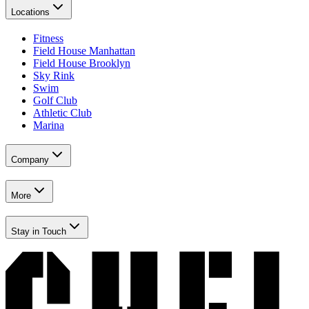
Locations​​​​‌ ‍ ​‍​‍‌‍ ‌ ​‍‌‍‍‌‌‍‌ ‌‍‍‌‌‍ ‍​‍​‍​ ‍‍​‍​‍‌ ​ ‌‍​‌‌‍ ‍‌‍‍‌‌ ‌​‌ ‍‌​‍ ‍‌‍‍‌‌‍ ​‍​‍​‍ ​​‍​‍‌‍‍​‌ ​‍‌‍‌‌‌‍‌‍​‍​‍​ ‍‍​‍​‍‌‍‍​‌ ‌​‌ ‌​‌ ​​‌ ​ ​ ‍‍​‍ ​‍ ‌‍​ ‌‍‍​‌‍‌‌‌‍ ​‌ ​ ‌‍‌‌‌‍​‌‌ ​​‌‍‍‌‌‍‌‌‌ ​‍‌ ​ ​‍ ‍‌ ​ ‌‍​‌‌‍ ‍‌‍‍‌‌ ‌​‌ ‍‌​‍ ‍‌ ​ ‌ ‌​‌ ‌‌‌‍‌​‌‍‍‌‌‍ ​‍ ‌‍‍‌‌‍ ‍‌ ‌​‌‍‌‌‌‍ ‍‌ ‌​​‍ ‌‍‌‌‌‍‌​‌‍‍‌‌ ‌​​‍ ‌‍ ‌‌‍ ‌‍‌​‌‍‌‌​ ‌‌ ​​‌ ​‍‌‍‌‌‌ ​ ‌‍‌‌‌‍ ‍‌ ‌​‌‍​‌‌ ‌​‌‍‍‌‌‍ ‌‍ ‍​ ‍ ‌‍‍‌‌‍‌​​ ‌‌‍‌‍‌‍ ‌‍ ‌ ‌​‌‍‌‌‌ ​‍​ ‍ ‌ ‌​‌ ‍‌‌ ​​‌‍‌‌​ ‌‌‍‌‍‌‍ ‌‍ ‌ ‌​‌‍‌‌‌ ​‍​ ‍ ‌ ​​‌‍​‌‌ ‌​‌‍‍​​ ‌‌‍​ ‌‍ ‌‍ ​‌ ‌‌‌‍ ‌‌‍ ‍‌ ​ ​‍‌‌​ ‌‌‌​​‍‌‌ ‌‍‍ ‌‍‌‌‌ ‍‌​‍‌‌​ ​ ‌​‌​​‍‌‌​ ​ ‌​‌​​‍‌‌​ ​‍​ ​‍‌‍‌‌‌‍​‍​ ​‍​ ‍​‌‍​ ​ ‌‌‌‍​ ‌‍​ ‌‍‌‌‌‍​‍‌‍​‌​ ​‌​‍‌‌​ ​‍​ ​‍​‍‌‌​ ‌‌‌​‌​​‍ ‍‌ ‌​‌‍‍‌‌ ‌​‌‍ ​‌‍‌‌​ ‌‍​‍‌‍​‌‌ ​ ‌‍‌‌‌‌‌‌‌ ​‍‌‍ ​​ ‌‌‍‍​‌ ‌​‌ ‌​‌ ​​‌ ​ ​‍‌‌​ ​ ‌​​‌​‍‌‌​ ​‍‌​‌‍​‍‌‌​ ​‍‌​‌‍‌‍​ ‌‍‍​‌‍‌‌‌‍ ​‌ ​ ‌‍‌‌‌‍​‌‌ ​​‌‍‍‌‌‍‌‌‌ ​‍‌ ​ ​‍ ‍‌ ​ ‌‍​‌‌‍ ‍‌‍‍‌‌ ‌​‌ ‍‌​‍ ‍‌ ​ ‌ ‌​‌ ‌‌‌‍‌​‌‍‍‌‌‍ ​‍‌‍‌‍‍‌‌‍‌​​ ‌‌‍‌‍‌‍ ‌‍ ‌ ‌​‌‍‌‌‌ ​‍​‍‌‍‌ ‌​‌ ‍‌‌ ​​‌‍‌‌​ ‌‌‍‌‍‌‍ ‌‍ ‌ ‌​‌‍‌‌‌ ​‍​‍‌‍‌ ​​‌‍​‌‌ ‌​‌‍‍​​ ‌‌‍​ ‌‍ ‌‍ ​‌ ‌‌‌‍ ‌‌‍ ‍‌ ​ ​‍‌‌​ ‌‌‌​​‍‌‌ ‌‍‍ ‌‍‌‌‌ ‍‌​‍‌‌​ ​ ‌​‌​​‍‌‌​ ​ ‌​‌​​‍‌‌​ ​‍​ ​‍‌‍‌‌‌‍​‍​ ​‍​ ‍​‌‍​ ​ ‌‌‌‍​ ‌‍​ ‌‍‌‌‌‍​‍‌‍​‌​ ​‌​‍‌‌​ ​‍​ ​‍​‍‌‌​ ‌‌‌​‌​​‍ ‍‌ ‌​‌‍‍‌‌ ‌​‌‍ ​‌‍‌‌​‍‌‍‌ ​​‌‍‌‌‌ ​‍‌ ​ ‌ ​​‌‍‌‌‌‍​ ‌ ‌​‌‍‍‌‌ ‌‍‌‍‌‌​ ‌‌ ​​‌ ‌‌‌‍​‍‌‍ ​‌‍‍‌‌ ​ ‌‍‍​‌‍‌‌‌‍‌​​‍​‍‌ ‌
Fitness​​​​‌ ‍ ​‍​‍‌‍ ‌ ​‍‌‍‍‌‌‍‌ ‌‍‍‌‌‍ ‍​‍​‍​ ‍‍​‍​‍‌ ​ ‌‍​‌‌‍ ‍‌‍‍‌‌ ‌​‌ ‍‌​‍ ‍‌‍‍‌‌‍ ​‍​‍​‍ ​​‍​‍‌‍‍​‌ ​‍‌‍‌‌‌‍‌‍​‍​‍​ ‍‍​‍​‍‌‍‍​‌ ‌​‌ ‌​‌ ​​‌ ​ ​ ‍‍​‍ ​‍ ‌‍​ ‌‍‍​‌‍‌‌‌‍ ​‌ ​ ‌‍‌‌‌‍​‌‌ ​​‌‍‍‌‌‍‌‌‌ ​‍‌ ​ ​‍ ‍‌ ​ ‌‍​‌‌‍ ‍‌‍‍‌‌ ‌​‌ ‍‌​‍ ‍‌ ​ ‌ ‌​‌ ‌‌‌‍‌​‌‍‍‌‌‍ ​‍ ‌‍‍‌‌‍ ‍‌ ‌​‌‍‌‌‌‍ ‍‌ ‌​​‍ ‌‍‌‌‌‍‌​‌‍‍‌‌ ‌​​‍ ‌‍ ‌‌‍ ‌‍‌​‌‍‌‌​ ‌‌ ​​‌ ​‍‌‍‌‌‌ ​ ‌‍‌‌‌‍ ‍‌ ‌​‌‍​‌‌ ‌​‌‍‍‌‌‍ ‌‍ ‍​ ‍ ‌‍‍‌‌‍‌​​ ‌‌‍‌‍‌‍ ‌‍ ‌ ‌​‌‍‌‌‌ ​‍​ ‍ ‌ ‌​‌ ‍‌‌ ​​‌‍‌‌​ ‌‌‍‌‍‌‍ ‌‍ ‌ ‌​‌‍‌‌‌ ​‍​ ‍ ‌ ​​‌‍​‌‌ ‌​‌‍‍​​ ‌‌‍​ ‌‍ ‌‍ ​‌ ‌‌‌‍ ‌‌‍ ‍‌ ​ ​‍‌‌​ ‌‌‌​​‍‌‌ ‌‍‍ ‌‍‌‌‌ ‍‌​‍‌‌​ ​ ‌​‌​​‍‌‌​ ​ ‌​‌​​‍‌‌​ ​‍​ ​‍‌‍‌‌‌‍​‍​ ​‍​ ‍​‌‍​ ​ ‌‌‌‍​ ‌‍​ ‌‍‌‌‌‍​‍‌‍​‌​ ​‌​‍‌‌​ ​‍​ ​‍​‍‌‌​ ‌‌‌​‌​​‍ ‍‌‍ ​‌‍‍‌‌‍ ‍‌‍‍ ‌ ​ ​‍‌‌​ ‌‌‌​​‍‌‌ ‌‍‍ ‌‍‌‌‌ ‍‌​‍‌‌​ ​ ‌​‌​​‍‌‌​ ​ ‌​‌​​‍‌‌​ ​‍​ ​‍​ ​‍​ ​ ​ ​ ‌‍​ ‌‍‌‌​ ‍​​ ‌‍​ ​‌​ ‌​‌‍​‌‌‍​ ​ ‍‌​‍‌‌​ ​‍​ ​‍​‍‌‌​ ‌‌‌​‌​​‍ ‍‌‍ ‍‌‍​‌‌‍ ‌‌‍‌‌​ ‌‍​‍‌‍​‌‌ ​ ‌‍‌‌‌‌‌‌‌ ​‍‌‍ ​​ ‌‌‍‍​‌ ‌​‌ ‌​‌ ​​‌ ​ ​‍‌‌​ ​ ‌​​‌​‍‌‌​ ​‍‌​‌‍​‍‌‌​ ​‍‌​‌‍‌‍​ ‌‍‍​‌‍‌‌‌‍ ​‌ ​ ‌‍‌‌‌‍​‌‌ ​​‌‍‍‌‌‍‌‌‌ ​‍‌ ​ ​‍ ‍‌ ​ ‌‍​‌‌‍ ‍‌‍‍‌‌ ‌​‌ ‍‌​‍ ‍‌ ​ ‌ ‌​‌ ‌‌‌‍‌​‌‍‍‌‌‍ ​‍‌‍‌‍‍‌‌‍‌​​ ‌‌‍‌‍‌‍ ‌‍ ‌ ‌​‌‍‌‌‌ ​‍​‍‌‍‌ ‌​‌ ‍‌‌ ​​‌‍‌‌​ ‌‌‍‌‍‌‍ ‌‍ ‌ ‌​‌‍‌‌‌ ​‍​‍‌‍‌ ​​‌‍​‌‌ ‌​‌‍‍​​ ‌‌‍​ ‌‍ ‌‍ ​‌ ‌‌‌‍ ‌‌‍ ‍‌ ​ ​‍‌‌​ ‌‌‌​​‍‌‌ ‌‍‍ ‌‍‌‌‌ ‍‌​‍‌‌​ ​ ‌​‌​​‍‌‌​ ​ ‌​‌​​‍‌‌​ ​‍​ ​‍‌‍‌‌‌‍​‍​ ​‍​ ‍​‌‍​ ​ ‌‌‌‍​ ‌‍​ ‌‍‌‌‌‍​‍‌‍​‌​ ​‌​‍‌‌​ ​‍​ ​‍​‍‌‌​ ‌‌‌​‌​​‍ ‍‌‍ ​‌‍‍‌‌‍ ‍‌‍‍ ‌ ​ ​‍‌‌​ ‌‌‌​​‍‌‌ ‌‍‍ ‌‍‌‌‌ ‍‌​‍‌‌​ ​ ‌​‌​​‍‌‌​ ​ ‌​‌​​‍‌‌​ ​‍​ ​‍​ ​‍​ ​ ​ ​ ‌‍​ ‌‍‌‌​ ‍​​ ‌‍​ ​‌​ ‌​‌‍​‌‌‍​ ​ ‍‌​‍‌‌​ ​‍​ ​‍​‍‌‌​ ‌‌‌​‌​​‍ ‍‌‍ ‍‌‍​‌‌‍ ‌‌‍‌‌​‍‌‍‌ ​​‌‍‌‌‌ ​‍‌ ​ ‌ ​​‌‍‌‌‌‍​ ‌ ‌​‌‍‍‌‌ ‌‍‌‍‌‌​ ‌‌ ​​‌ ‌‌‌‍​‍‌‍ ​‌‍‍‌‌ ​ ‌‍‍​‌‍‌‌‌‍‌​​‍​‍‌ ‌
Field House Manhattan​​​​‌ ‍ ​‍​‍‌‍ ‌ ​‍‌‍‍‌‌‍‌ ‌‍‍‌‌‍ ‍​‍​‍​ ‍‍​‍​‍‌ ​ ‌‍​‌‌‍ ‍‌‍‍‌‌ ‌​‌ ‍‌​‍ ‍‌‍‍‌‌‍ ​‍​‍​‍ ​​‍​‍‌‍‍​‌ ​‍‌‍‌‌‌‍‌‍​‍​‍​ ‍‍​‍​‍‌‍‍​‌ ‌​‌ ‌​‌ ​​‌ ​ ​ ‍‍​‍ ​‍ ‌‍​ ‌‍‍​‌‍‌‌‌‍ ​‌ ​ ‌‍‌‌‌‍​‌‌ ​​‌‍‍‌‌‍‌‌‌ ​‍‌ ​ ​‍ ‍‌ ​ ‌‍​‌‌‍ ‍‌‍‍‌‌ ‌​‌ ‍‌​‍ ‍‌ ​ ‌ ‌​‌ ‌‌‌‍‌​‌‍‍‌‌‍ ​‍ ‌‍‍‌‌‍ ‍‌ ‌​‌‍‌‌‌‍ ‍‌ ‌​​‍ ‌‍‌‌‌‍‌​‌‍‍‌‌ ‌​​‍ ‌‍ ‌‌‍ ‌‍‌​‌‍‌‌​ ‌‌ ​​‌ ​‍‌‍‌‌‌ ​ ‌‍‌‌‌‍ ‍‌ ‌​‌‍​‌‌ ‌​‌‍‍‌‌‍ ‌‍ ‍​ ‍ ‌‍‍‌‌‍‌​​ ‌‌‍‌‍‌‍ ‌‍ ‌ ‌​‌‍‌‌‌ ​‍​ ‍ ‌ ‌​‌ ‍‌‌ ​​‌‍‌‌​ ‌‌‍‌‍‌‍ ‌‍ ‌ ‌​‌‍‌‌‌ ​‍​ ‍ ‌ ​​‌‍​‌‌ ‌​‌‍‍​​ ‌‌‍​ ‌‍ ‌‍ ​‌ ‌‌‌‍ ‌‌‍ ‍‌ ​ ​‍‌‌​ ‌‌‌​​‍‌‌ ‌‍‍ ‌‍‌‌‌ ‍‌​‍‌‌​ ​ ‌​‌​​‍‌‌​ ​ ‌​‌​​‍‌‌​ ​‍​ ​‍‌‍‌‌‌‍​‍​ ​‍​ ‍​‌‍​ ​ ‌‌‌‍​ ‌‍​ ‌‍‌‌‌‍​‍‌‍​‌​ ​‌​‍‌‌​ ​‍​ ​‍​‍‌‌​ ‌‌‌​‌​​‍ ‍‌‍ ​‌‍‍‌‌‍ ‍‌‍‍ ‌ ​ ​‍‌‌​ ‌‌‌​​‍‌‌ ‌‍‍ ‌‍‌‌‌ ‍‌​‍‌‌​ ​ ‌​‌​​‍‌‌​ ​ ‌​‌​​‍‌‌​ ​‍​ ​‍​ ​‌​ ​ ​ ​‌‌‍​‍​ ​​​ ​‌‌‍​‌​ ‌ ​ ​‍​ ​‍​ ‌‍​ ‌​​‍‌‌​ ​‍​ ​‍​‍‌‌​ ‌‌‌​‌​​‍ ‍‌‍ ‍‌‍​‌‌‍ ‌‌‍‌‌​ ‌‍​‍‌‍​‌‌ ​ ‌‍‌‌‌‌‌‌‌ ​‍‌‍ ​​ ‌‌‍‍​‌ ‌​‌ ‌​‌ ​​‌ ​ ​‍‌‌​ ​ ‌​​‌​‍‌‌​ ​‍‌​‌‍​‍‌‌​ ​‍‌​‌‍‌‍​ ‌‍‍​‌‍‌‌‌‍ ​‌ ​ ‌‍‌‌‌‍​‌‌ ​​‌‍‍‌‌‍‌‌‌ ​‍‌ ​ ​‍ ‍‌ ​ ‌‍​‌‌‍ ‍‌‍‍‌‌ ‌​‌ ‍‌​‍ ‍‌ ​ ‌ ‌​‌ ‌‌‌‍‌​‌‍‍‌‌‍ ​‍‌‍‌‍‍‌‌‍‌​​ ‌‌‍‌‍‌‍ ‌‍ ‌ ‌​‌‍‌‌‌ ​‍​‍‌‍‌ ‌​‌ ‍‌‌ ​​‌‍‌‌​ ‌‌‍‌‍‌‍ ‌‍ ‌ ‌​‌‍‌‌‌ ​‍​‍‌‍‌ ​​‌‍​‌‌ ‌​‌‍‍​​ ‌‌‍​ ‌‍ ‌‍ ​‌ ‌‌‌‍ ‌‌‍ ‍‌ ​ ​‍‌‌​ ‌‌‌​​‍‌‌ ‌‍‍ ‌‍‌‌‌ ‍‌​‍‌‌​ ​ ‌​‌​​‍‌‌​ ​ ‌​‌​​‍‌‌​ ​‍​ ​‍‌‍‌‌‌‍​‍​ ​‍​ ‍​‌‍​ ​ ‌‌‌‍​ ‌‍​ ‌‍‌‌‌‍​‍‌‍​‌​ ​‌​‍‌‌​ ​‍​ ​‍​‍‌‌​ ‌‌‌​‌​​‍ ‍‌‍ ​‌‍‍‌‌‍ ‍‌‍‍ ‌ ​ ​‍‌‌​ ‌‌‌​​‍‌‌ ‌‍‍ ‌‍‌‌‌ ‍‌​‍‌‌​ ​ ‌​‌​​‍‌‌​ ​ ‌​‌​​‍‌‌​ ​‍​ ​‍​ ​‌​ ​ ​ ​‌‌‍​‍​ ​​​ ​‌‌‍​‌​ ‌ ​ ​‍​ ​‍​ ‌‍​ ‌​​‍‌‌​ ​‍​ ​‍​‍‌‌​ ‌‌‌​‌​​‍ ‍‌‍ ‍‌‍​‌‌‍ ‌‌‍‌‌​‍‌‍‌ ​​‌‍‌‌‌ ​‍‌ ​ ‌ ​​‌‍‌‌‌‍​ ‌ ‌​‌‍‍‌‌ ‌‍‌‍‌‌​ ‌‌ ​​‌ ‌‌‌‍​‍‌‍ ​‌‍‍‌‌ ​ ‌‍‍​‌‍‌‌‌‍‌​​‍​‍‌ ‌
Field House Brooklyn​​​​‌ ‍ ​‍​‍‌‍ ‌ ​‍‌‍‍‌‌‍‌ ‌‍‍‌‌‍ ‍​‍​‍​ ‍‍​‍​‍‌ ​ ‌‍​‌‌‍ ‍‌‍‍‌‌ ‌​‌ ‍‌​‍ ‍‌‍‍‌‌‍ ​‍​‍​‍ ​​‍​‍‌‍‍​‌ ​‍‌‍‌‌‌‍‌‍​‍​‍​ ‍‍​‍​‍‌‍‍​‌ ‌​‌ ‌​‌ ​​‌ ​ ​ ‍‍​‍ ​‍ ‌‍​ ‌‍‍​‌‍‌‌‌‍ ​‌ ​ ‌‍‌‌‌‍​‌‌ ​​‌‍‍‌‌‍‌‌‌ ​‍‌ ​ ​‍ ‍‌ ​ ‌‍​‌‌‍ ‍‌‍‍‌‌ ‌​‌ ‍‌​‍ ‍‌ ​ ‌ ‌​‌ ‌‌‌‍‌​‌‍‍‌‌‍ ​‍ ‌‍‍‌‌‍ ‍‌ ‌​‌‍‌‌‌‍ ‍‌ ‌​​‍ ‌‍‌‌‌‍‌​‌‍‍‌‌ ‌​​‍ ‌‍ ‌‌‍ ‌‍‌​‌‍‌‌​ ‌‌ ​​‌ ​‍‌‍‌‌‌ ​ ‌‍‌‌‌‍ ‍‌ ‌​‌‍​‌‌ ‌​‌‍‍‌‌‍ ‌‍ ‍​ ‍ ‌‍‍‌‌‍‌​​ ‌‌‍‌‍‌‍ ‌‍ ‌ ‌​‌‍‌‌‌ ​‍​ ‍ ‌ ‌​‌ ‍‌‌ ​​‌‍‌‌​ ‌‌‍‌‍‌‍ ‌‍ ‌ ‌​‌‍‌‌‌ ​‍​ ‍ ‌ ​​‌‍​‌‌ ‌​‌‍‍​​ ‌‌‍​ ‌‍ ‌‍ ​‌ ‌‌‌‍ ‌‌‍ ‍‌ ​ ​‍‌‌​ ‌‌‌​​‍‌‌ ‌‍‍ ‌‍‌‌‌ ‍‌​‍‌‌​ ​ ‌​‌​​‍‌‌​ ​ ‌​‌​​‍‌‌​ ​‍​ ​‍‌‍‌‌‌‍​‍​ ​‍​ ‍​‌‍​ ​ ‌‌‌‍​ ‌‍​ ‌‍‌‌‌‍​‍‌‍​‌​ ​‌​‍‌‌​ ​‍​ ​‍​‍‌‌​ ‌‌‌​‌​​‍ ‍‌‍ ​‌‍‍‌‌‍ ‍‌‍‍ ‌ ​ ​‍‌‌​ ‌‌‌​​‍‌‌ ‌‍‍ ‌‍‌‌‌ ‍‌​‍‌‌​ ​ ‌​‌​​‍‌‌​ ​ ‌​‌​​‍‌‌​ ​‍​ ​‍​ ‌‍​ ‍​​ ‌ ‌‍‌​​ ​‌​ ​‍​ ‌‌​ ‌‍​ ​‍​ ​‌‌‍​ ​ ​‌​‍‌‌​ ​‍​ ​‍​‍‌‌​ ‌‌‌​‌​​‍ ‍‌‍ ‍‌‍​‌‌‍ ‌‌‍‌‌​ ‌‍​‍‌‍​‌‌ ​ ‌‍‌‌‌‌‌‌‌ ​‍‌‍ ​​ ‌‌‍‍​‌ ‌​‌ ‌​‌ ​​‌ ​ ​‍‌‌​ ​ ‌​​‌​‍‌‌​ ​‍‌​‌‍​‍‌‌​ ​‍‌​‌‍‌‍​ ‌‍‍​‌‍‌‌‌‍ ​‌ ​ ‌‍‌‌‌‍​‌‌ ​​‌‍‍‌‌‍‌‌‌ ​‍‌ ​ ​‍ ‍‌ ​ ‌‍​‌‌‍ ‍‌‍‍‌‌ ‌​‌ ‍‌​‍ ‍‌ ​ ‌ ‌​‌ ‌‌‌‍‌​‌‍‍‌‌‍ ​‍‌‍‌‍‍‌‌‍‌​​ ‌‌‍‌‍‌‍ ‌‍ ‌ ‌​‌‍‌‌‌ ​‍​‍‌‍‌ ‌​‌ ‍‌‌ ​​‌‍‌‌​ ‌‌‍‌‍‌‍ ‌‍ ‌ ‌​‌‍‌‌‌ ​‍​‍‌‍‌ ​​‌‍​‌‌ ‌​‌‍‍​​ ‌‌‍​ ‌‍ ‌‍ ​‌ ‌‌‌‍ ‌‌‍ ‍‌ ​ ​‍‌‌​ ‌‌‌​​‍‌‌ ‌‍‍ ‌‍‌‌‌ ‍‌​‍‌‌​ ​ ‌​‌​​‍‌‌​ ​ ‌​‌​​‍‌‌​ ​‍​ ​‍‌‍‌‌‌‍​‍​ ​‍​ ‍​‌‍​ ​ ‌‌‌‍​ ‌‍​ ‌‍‌‌‌‍​‍‌‍​‌​ ​‌​‍‌‌​ ​‍​ ​‍​‍‌‌​ ‌‌‌​‌​​‍ ‍‌‍ ​‌‍‍‌‌‍ ‍‌‍‍ ‌ ​ ​‍‌‌​ ‌‌‌​​‍‌‌ ‌‍‍ ‌‍‌‌‌ ‍‌​‍‌‌​ ​ ‌​‌​​‍‌‌​ ​ ‌​‌​​‍‌‌​ ​‍​ ​‍​ ‌‍​ ‍​​ ‌ ‌‍‌​​ ​‌​ ​‍​ ‌‌​ ‌‍​ ​‍​ ​‌‌‍​ ​ ​‌​‍‌‌​ ​‍​ ​‍​‍‌‌​ ‌‌‌​‌​​‍ ‍‌‍ ‍‌‍​‌‌‍ ‌‌‍‌‌​‍‌‍‌ ​​‌‍‌‌‌ ​‍‌ ​ ‌ ​​‌‍‌‌‌‍​ ‌ ‌​‌‍‍‌‌ ‌‍‌‍‌‌​ ‌‌ ​​‌ ‌‌‌‍​‍‌‍ ​‌‍‍‌‌ ​ ‌‍‍​‌‍‌‌‌‍‌​​‍​‍‌ ‌
Sky Rink​​​​‌ ‍ ​‍​‍‌‍ ‌ ​‍‌‍‍‌‌‍‌ ‌‍‍‌‌‍ ‍​‍​‍​ ‍‍​‍​‍‌ ​ ‌‍​‌‌‍ ‍‌‍‍‌‌ ‌​‌ ‍‌​‍ ‍‌‍‍‌‌‍ ​‍​‍​‍ ​​‍​‍‌‍‍​‌ ​‍‌‍‌‌‌‍‌‍​‍​‍​ ‍‍​‍​‍‌‍‍​‌ ‌​‌ ‌​‌ ​​‌ ​ ​ ‍‍​‍ ​‍ ‌‍​ ‌‍‍​‌‍‌‌‌‍ ​‌ ​ ‌‍‌‌‌‍​‌‌ ​​‌‍‍‌‌‍‌‌‌ ​‍‌ ​ ​‍ ‍‌ ​ ‌‍​‌‌‍ ‍‌‍‍‌‌ ‌​‌ ‍‌​‍ ‍‌ ​ ‌ ‌​‌ ‌‌‌‍‌​‌‍‍‌‌‍ ​‍ ‌‍‍‌‌‍ ‍‌ ‌​‌‍‌‌‌‍ ‍‌ ‌​​‍ ‌‍‌‌‌‍‌​‌‍‍‌‌ ‌​​‍ ‌‍ ‌‌‍ ‌‍‌​‌‍‌‌​ ‌‌ ​​‌ ​‍‌‍‌‌‌ ​ ‌‍‌‌‌‍ ‍‌ ‌​‌‍​‌‌ ‌​‌‍‍‌‌‍ ‌‍ ‍​ ‍ ‌‍‍‌‌‍‌​​ ‌‌‍‌‍‌‍ ‌‍ ‌ ‌​‌‍‌‌‌ ​‍​ ‍ ‌ ‌​‌ ‍‌‌ ​​‌‍‌‌​ ‌‌‍‌‍‌‍ ‌‍ ‌ ‌​‌‍‌‌‌ ​‍​ ‍ ‌ ​​‌‍​‌‌ ‌​‌‍‍​​ ‌‌‍​ ‌‍ ‌‍ ​‌ ‌‌‌‍ ‌‌‍ ‍‌ ​ ​‍‌‌​ ‌‌‌​​‍‌‌ ‌‍‍ ‌‍‌‌‌ ‍‌​‍‌‌​ ​ ‌​‌​​‍‌‌​ ​ ‌​‌​​‍‌‌​ ​‍​ ​‍‌‍‌‌‌‍​‍​ ​‍​ ‍​‌‍​ ​ ‌‌‌‍​ ‌‍​ ‌‍‌‌‌‍​‍‌‍​‌​ ​‌​‍‌‌​ ​‍​ ​‍​‍‌‌​ ‌‌‌​‌​​‍ ‍‌‍ ​‌‍‍‌‌‍ ‍‌‍‍ ‌ ​ ​‍‌‌​ ‌‌‌​​‍‌‌ ‌‍‍ ‌‍‌‌‌ ‍‌​‍‌‌​ ​ ‌​‌​​‍‌‌​ ​ ‌​‌​​‍‌‌​ ​‍​ ​‍​ ‌​​ ‌ ‌‍‌‍‌‍‌‍​ ​​​ ‌‍​ ‌‌​ ‌​‌‍‌​‌‍‌​​ ​‌‌‍​‍​‍‌‌​ ​‍​ ​‍​‍‌‌​ ‌‌‌​‌​​‍ ‍‌‍ ‍‌‍​‌‌‍ ‌‌‍‌‌​ ‌‍​‍‌‍​‌‌ ​ ‌‍‌‌‌‌‌‌‌ ​‍‌‍ ​​ ‌‌‍‍​‌ ‌​‌ ‌​‌ ​​‌ ​ ​‍‌‌​ ​ ‌​​‌​‍‌‌​ ​‍‌​‌‍​‍‌‌​ ​‍‌​‌‍‌‍​ ‌‍‍​‌‍‌‌‌‍ ​‌ ​ ‌‍‌‌‌‍​‌‌ ​​‌‍‍‌‌‍‌‌‌ ​‍‌ ​ ​‍ ‍‌ ​ ‌‍​‌‌‍ ‍‌‍‍‌‌ ‌​‌ ‍‌​‍ ‍‌ ​ ‌ ‌​‌ ‌‌‌‍‌​‌‍‍‌‌‍ ​‍‌‍‌‍‍‌‌‍‌​​ ‌‌‍‌‍‌‍ ‌‍ ‌ ‌​‌‍‌‌‌ ​‍​‍‌‍‌ ‌​‌ ‍‌‌ ​​‌‍‌‌​ ‌‌‍‌‍‌‍ ‌‍ ‌ ‌​‌‍‌‌‌ ​‍​‍‌‍‌ ​​‌‍​‌‌ ‌​‌‍‍​​ ‌‌‍​ ‌‍ ‌‍ ​‌ ‌‌‌‍ ‌‌‍ ‍‌ ​ ​‍‌‌​ ‌‌‌​​‍‌‌ ‌‍‍ ‌‍‌‌‌ ‍‌​‍‌‌​ ​ ‌​‌​​‍‌‌​ ​ ‌​‌​​‍‌‌​ ​‍​ ​‍‌‍‌‌‌‍​‍​ ​‍​ ‍​‌‍​ ​ ‌‌‌‍​ ‌‍​ ‌‍‌‌‌‍​‍‌‍​‌​ ​‌​‍‌‌​ ​‍​ ​‍​‍‌‌​ ‌‌‌​‌​​‍ ‍‌‍ ​‌‍‍‌‌‍ ‍‌‍‍ ‌ ​ ​‍‌‌​ ‌‌‌​​‍‌‌ ‌‍‍ ‌‍‌‌‌ ‍‌​‍‌‌​ ​ ‌​‌​​‍‌‌​ ​ ‌​‌​​‍‌‌​ ​‍​ ​‍​ ‌​​ ‌ ‌‍‌‍‌‍‌‍​ ​​​ ‌‍​ ‌‌​ ‌​‌‍‌​‌‍‌​​ ​‌‌‍​‍​‍‌‌​ ​‍​ ​‍​‍‌‌​ ‌‌‌​‌​​‍ ‍‌‍ ‍‌‍​‌‌‍ ‌‌‍‌‌​‍‌‍‌ ​​‌‍‌‌‌ ​‍‌ ​ ‌ ​​‌‍‌‌‌‍​ ‌ ‌​‌‍‍‌‌ ‌‍‌‍‌‌​ ‌‌ ​​‌ ‌‌‌‍​‍‌‍ ​‌‍‍‌‌ ​ ‌‍‍​‌‍‌‌‌‍‌​​‍​‍‌ ‌
Swim​​​​‌ ‍ ​‍​‍‌‍ ‌ ​‍‌‍‍‌‌‍‌ ‌‍‍‌‌‍ ‍​‍​‍​ ‍‍​‍​‍‌ ​ ‌‍​‌‌‍ ‍‌‍‍‌‌ ‌​‌ ‍‌​‍ ‍‌‍‍‌‌‍ ​‍​‍​‍ ​​‍​‍‌‍‍​‌ ​‍‌‍‌‌‌‍‌‍​‍​‍​ ‍‍​‍​‍‌‍‍​‌ ‌​‌ ‌​‌ ​​‌ ​ ​ ‍‍​‍ ​‍ ‌‍​ ‌‍‍​‌‍‌‌‌‍ ​‌ ​ ‌‍‌‌‌‍​‌‌ ​​‌‍‍‌‌‍‌‌‌ ​‍‌ ​ ​‍ ‍‌ ​ ‌‍​‌‌‍ ‍‌‍‍‌‌ ‌​‌ ‍‌​‍ ‍‌ ​ ‌ ‌​‌ ‌‌‌‍‌​‌‍‍‌‌‍ ​‍ ‌‍‍‌‌‍ ‍‌ ‌​‌‍‌‌‌‍ ‍‌ ‌​​‍ ‌‍‌‌‌‍‌​‌‍‍‌‌ ‌​​‍ ‌‍ ‌‌‍ ‌‍‌​‌‍‌‌​ ‌‌ ​​‌ ​‍‌‍‌‌‌ ​ ‌‍‌‌‌‍ ‍‌ ‌​‌‍​‌‌ ‌​‌‍‍‌‌‍ ‌‍ ‍​ ‍ ‌‍‍‌‌‍‌​​ ‌‌‍‌‍‌‍ ‌‍ ‌ ‌​‌‍‌‌‌ ​‍​ ‍ ‌ ‌​‌ ‍‌‌ ​​‌‍‌‌​ ‌‌‍‌‍‌‍ ‌‍ ‌ ‌​‌‍‌‌‌ ​‍​ ‍ ‌ ​​‌‍​‌‌ ‌​‌‍‍​​ ‌‌‍​ ‌‍ ‌‍ ​‌ ‌‌‌‍ ‌‌‍ ‍‌ ​ ​‍‌‌​ ‌‌‌​​‍‌‌ ‌‍‍ ‌‍‌‌‌ ‍‌​‍‌‌​ ​ ‌​‌​​‍‌‌​ ​ ‌​‌​​‍‌‌​ ​‍​ ​‍‌‍‌‌‌‍​‍​ ​‍​ ‍​‌‍​ ​ ‌‌‌‍​ ‌‍​ ‌‍‌‌‌‍​‍‌‍​‌​ ​‌​‍‌‌​ ​‍​ ​‍​‍‌‌​ ‌‌‌​‌​​‍ ‍‌‍ ​‌‍‍‌‌‍ ‍‌‍‍ ‌ ​ ​‍‌‌​ ‌‌‌​​‍‌‌ ‌‍‍ ‌‍‌‌‌ ‍‌​‍‌‌​ ​ ‌​‌​​‍‌‌​ ​ ‌​‌​​‍‌‌​ ​‍​ ​‍‌‍‌‍‌‍‌‍​ ​​​ ‌‌​ ‌‌​ ‌​​ ​‍‌‍​ ​ ​‌​ ​ ‌‍​ ‌‍​‌‌‍​ ‌‍‌‌​ ‌‍​ ​‌​ ​ ‌‍​ ‌‍​‍​ ‌​​ ‍​‌‍‌​​ ‍​​ ‌‍​ ‌‌‌‍​‍​ ‌​​ ‌​​ ​‌​ ‍‌​ ‍‌‌‍​ ​‍‌‌​ ​‍​ ​‍​‍‌‌​ ‌‌‌​‌​​‍ ‍‌‍ ‍‌‍​‌‌‍ ‌‌‍‌‌​ ‌‍​‍‌‍​‌‌ ​ ‌‍‌‌‌‌‌‌‌ ​‍‌‍ ​​ ‌‌‍‍​‌ ‌​‌ ‌​‌ ​​‌ ​ ​‍‌‌​ ​ ‌​​‌​‍‌‌​ ​‍‌​‌‍​‍‌‌​ ​‍‌​‌‍‌‍​ ‌‍‍​‌‍‌‌‌‍ ​‌ ​ ‌‍‌‌‌‍​‌‌ ​​‌‍‍‌‌‍‌‌‌ ​‍‌ ​ ​‍ ‍‌ ​ ‌‍​‌‌‍ ‍‌‍‍‌‌ ‌​‌ ‍‌​‍ ‍‌ ​ ‌ ‌​‌ ‌‌‌‍‌​‌‍‍‌‌‍ ​‍‌‍‌‍‍‌‌‍‌​​ ‌‌‍‌‍‌‍ ‌‍ ‌ ‌​‌‍‌‌‌ ​‍​‍‌‍‌ ‌​‌ ‍‌‌ ​​‌‍‌‌​ ‌‌‍‌‍‌‍ ‌‍ ‌ ‌​‌‍‌‌‌ ​‍​‍‌‍‌ ​​‌‍​‌‌ ‌​‌‍‍​​ ‌‌‍​ ‌‍ ‌‍ ​‌ ‌‌‌‍ ‌‌‍ ‍‌ ​ ​‍‌‌​ ‌‌‌​​‍‌‌ ‌‍‍ ‌‍‌‌‌ ‍‌​‍‌‌​ ​ ‌​‌​​‍‌‌​ ​ ‌​‌​​‍‌‌​ ​‍​ ​‍‌‍‌‌‌‍​‍​ ​‍​ ‍​‌‍​ ​ ‌‌‌‍​ ‌‍​ ‌‍‌‌‌‍​‍‌‍​‌​ ​‌​‍‌‌​ ​‍​ ​‍​‍‌‌​ ‌‌‌​‌​​‍ ‍‌‍ ​‌‍‍‌‌‍ ‍‌‍‍ ‌ ​ ​‍‌‌​ ‌‌‌​​‍‌‌ ‌‍‍ ‌‍‌‌‌ ‍‌​‍‌‌​ ​ ‌​‌​​‍‌‌​ ​ ‌​‌​​‍‌‌​ ​‍​ ​‍‌‍‌‍‌‍‌‍​ ​​​ ‌‌​ ‌‌​ ‌​​ ​‍‌‍​ ​ ​‌​ ​ ‌‍​ ‌‍​‌‌‍​ ‌‍‌‌​ ‌‍​ ​‌​ ​ ‌‍​ ‌‍​‍​ ‌​​ ‍​‌‍‌​​ ‍​​ ‌‍​ ‌‌‌‍​‍​ ‌​​ ‌​​ ​‌​ ‍‌​ ‍‌‌‍​ ​‍‌‌​ ​‍​ ​‍​‍‌‌​ ‌‌‌​‌​​‍ ‍‌‍ ‍‌‍​‌‌‍ ‌‌‍‌‌​‍‌‍‌ ​​‌‍‌‌‌ ​‍‌ ​ ‌ ​​‌‍‌‌‌‍​ ‌ ‌​‌‍‍‌‌ ‌‍‌‍‌‌​ ‌‌ ​​‌ ‌‌‌‍​‍‌‍ ​‌‍‍‌‌ ​ ‌‍‍​‌‍‌‌‌‍‌​​‍​‍‌ ‌
Golf Club​​​​‌ ‍ ​‍​‍‌‍ ‌ ​‍‌‍‍‌‌‍‌ ‌‍‍‌‌‍ ‍​‍​‍​ ‍‍​‍​‍‌ ​ ‌‍​‌‌‍ ‍‌‍‍‌‌ ‌​‌ ‍‌​‍ ‍‌‍‍‌‌‍ ​‍​‍​‍ ​​‍​‍‌‍‍​‌ ​‍‌‍‌‌‌‍‌‍​‍​‍​ ‍‍​‍​‍‌‍‍​‌ ‌​‌ ‌​‌ ​​‌ ​ ​ ‍‍​‍ ​‍ ‌‍​ ‌‍‍​‌‍‌‌‌‍ ​‌ ​ ‌‍‌‌‌‍​‌‌ ​​‌‍‍‌‌‍‌‌‌ ​‍‌ ​ ​‍ ‍‌ ​ ‌‍​‌‌‍ ‍‌‍‍‌‌ ‌​‌ ‍‌​‍ ‍‌ ​ ‌ ‌​‌ ‌‌‌‍‌​‌‍‍‌‌‍ ​‍ ‌‍‍‌‌‍ ‍‌ ‌​‌‍‌‌‌‍ ‍‌ ‌​​‍ ‌‍‌‌‌‍‌​‌‍‍‌‌ ‌​​‍ ‌‍ ‌‌‍ ‌‍‌​‌‍‌‌​ ‌‌ ​​‌ ​‍‌‍‌‌‌ ​ ‌‍‌‌‌‍ ‍‌ ‌​‌‍​‌‌ ‌​‌‍‍‌‌‍ ‌‍ ‍​ ‍ ‌‍‍‌‌‍‌​​ ‌‌‍‌‍‌‍ ‌‍ ‌ ‌​‌‍‌‌‌ ​‍​ ‍ ‌ ‌​‌ ‍‌‌ ​​‌‍‌‌​ ‌‌‍‌‍‌‍ ‌‍ ‌ ‌​‌‍‌‌‌ ​‍​ ‍ ‌ ​​‌‍​‌‌ ‌​‌‍‍​​ ‌‌‍​ ‌‍ ‌‍ ​‌ ‌‌‌‍ ‌‌‍ ‍‌ ​ ​‍‌‌​ ‌‌‌​​‍‌‌ ‌‍‍ ‌‍‌‌‌ ‍‌​‍‌‌​ ​ ‌​‌​​‍‌‌​ ​ ‌​‌​​‍‌‌​ ​‍​ ​‍‌‍‌‌‌‍​‍​ ​‍​ ‍​‌‍​ ​ ‌‌‌‍​ ‌‍​ ‌‍‌‌‌‍​‍‌‍​‌​ ​‌​‍‌‌​ ​‍​ ​‍​‍‌‌​ ‌‌‌​‌​​‍ ‍‌‍ ​‌‍‍‌‌‍ ‍‌‍‍ ‌ ​ ​‍‌‌​ ‌‌‌​​‍‌‌ ‌‍‍ ‌‍‌‌‌ ‍‌​‍‌‌​ ​ ‌​‌​​‍‌‌​ ​ ‌​‌​​‍‌‌​ ​‍​ ​‍​ ‌​‌‍‌‌​ ‌‍‌‍‌​​ ​‍​ ‌‍​ ​‍‌‍‌‍‌‍​‌‌‍​ ‌‍​ ‌‍​ ​‍‌‌​ ​‍​ ​‍​‍‌‌​ ‌‌‌​‌​​‍ ‍‌‍ ‍‌‍​‌‌‍ ‌‌‍‌‌​ ‌‍​‍‌‍​‌‌ ​ ‌‍‌‌‌‌‌‌‌ ​‍‌‍ ​​ ‌‌‍‍​‌ ‌​‌ ‌​‌ ​​‌ ​ ​‍‌‌​ ​ ‌​​‌​‍‌‌​ ​‍‌​‌‍​‍‌‌​ ​‍‌​‌‍‌‍​ ‌‍‍​‌‍‌‌‌‍ ​‌ ​ ‌‍‌‌‌‍​‌‌ ​​‌‍‍‌‌‍‌‌‌ ​‍‌ ​ ​‍ ‍‌ ​ ‌‍​‌‌‍ ‍‌‍‍‌‌ ‌​‌ ‍‌​‍ ‍‌ ​ ‌ ‌​‌ ‌‌‌‍‌​‌‍‍‌‌‍ ​‍‌‍‌‍‍‌‌‍‌​​ ‌‌‍‌‍‌‍ ‌‍ ‌ ‌​‌‍‌‌‌ ​‍​‍‌‍‌ ‌​‌ ‍‌‌ ​​‌‍‌‌​ ‌‌‍‌‍‌‍ ‌‍ ‌ ‌​‌‍‌‌‌ ​‍​‍‌‍‌ ​​‌‍​‌‌ ‌​‌‍‍​​ ‌‌‍​ ‌‍ ‌‍ ​‌ ‌‌‌‍ ‌‌‍ ‍‌ ​ ​‍‌‌​ ‌‌‌​​‍‌‌ ‌‍‍ ‌‍‌‌‌ ‍‌​‍‌‌​ ​ ‌​‌​​‍‌‌​ ​ ‌​‌​​‍‌‌​ ​‍​ ​‍‌‍‌‌‌‍​‍​ ​‍​ ‍​‌‍​ ​ ‌‌‌‍​ ‌‍​ ‌‍‌‌‌‍​‍‌‍​‌​ ​‌​‍‌‌​ ​‍​ ​‍​‍‌‌​ ‌‌‌​‌​​‍ ‍‌‍ ​‌‍‍‌‌‍ ‍‌‍‍ ‌ ​ ​‍‌‌​ ‌‌‌​​‍‌‌ ‌‍‍ ‌‍‌‌‌ ‍‌​‍‌‌​ ​ ‌​‌​​‍‌‌​ ​ ‌​‌​​‍‌‌​ ​‍​ ​‍​ ‌​‌‍‌‌​ ‌‍‌‍‌​​ ​‍​ ‌‍​ ​‍‌‍‌‍‌‍​‌‌‍​ ‌‍​ ‌‍​ ​‍‌‌​ ​‍​ ​‍​‍‌‌​ ‌‌‌​‌​​‍ ‍‌‍ ‍‌‍​‌‌‍ ‌‌‍‌‌​‍‌‍‌ ​​‌‍‌‌‌ ​‍‌ ​ ‌ ​​‌‍‌‌‌‍​ ‌ ‌​‌‍‍‌‌ ‌‍‌‍‌‌​ ‌‌ ​​‌ ‌‌‌‍​‍‌‍ ​‌‍‍‌‌ ​ ‌‍‍​‌‍‌‌‌‍‌​​‍​‍‌ ‌
Athletic Club​​​​‌ ‍ ​‍​‍‌‍ ‌ ​‍‌‍‍‌‌‍‌ ‌‍‍‌‌‍ ‍​‍​‍​ ‍‍​‍​‍‌ ​ ‌‍​‌‌‍ ‍‌‍‍‌‌ ‌​‌ ‍‌​‍ ‍‌‍‍‌‌‍ ​‍​‍​‍ ​​‍​‍‌‍‍​‌ ​‍‌‍‌‌‌‍‌‍​‍​‍​ ‍‍​‍​‍‌‍‍​‌ ‌​‌ ‌​‌ ​​‌ ​ ​ ‍‍​‍ ​‍ ‌‍​ ‌‍‍​‌‍‌‌‌‍ ​‌ ​ ‌‍‌‌‌‍​‌‌ ​​‌‍‍‌‌‍‌‌‌ ​‍‌ ​ ​‍ ‍‌ ​ ‌‍​‌‌‍ ‍‌‍‍‌‌ ‌​‌ ‍‌​‍ ‍‌ ​ ‌ ‌​‌ ‌‌‌‍‌​‌‍‍‌‌‍ ​‍ ‌‍‍‌‌‍ ‍‌ ‌​‌‍‌‌‌‍ ‍‌ ‌​​‍ ‌‍‌‌‌‍‌​‌‍‍‌‌ ‌​​‍ ‌‍ ‌‌‍ ‌‍‌​‌‍‌‌​ ‌‌ ​​‌ ​‍‌‍‌‌‌ ​ ‌‍‌‌‌‍ ‍‌ ‌​‌‍​‌‌ ‌​‌‍‍‌‌‍ ‌‍ ‍​ ‍ ‌‍‍‌‌‍‌​​ ‌‌‍‌‍‌‍ ‌‍ ‌ ‌​‌‍‌‌‌ ​‍​ ‍ ‌ ‌​‌ ‍‌‌ ​​‌‍‌‌​ ‌‌‍‌‍‌‍ ‌‍ ‌ ‌​‌‍‌‌‌ ​‍​ ‍ ‌ ​​‌‍​‌‌ ‌​‌‍‍​​ ‌‌‍​ ‌‍ ‌‍ ​‌ ‌‌‌‍ ‌‌‍ ‍‌ ​ ​‍‌‌​ ‌‌‌​​‍‌‌ ‌‍‍ ‌‍‌‌‌ ‍‌​‍‌‌​ ​ ‌​‌​​‍‌‌​ ​ ‌​‌​​‍‌‌​ ​‍​ ​‍‌‍‌‌‌‍​‍​ ​‍​ ‍​‌‍​ ​ ‌‌‌‍​ ‌‍​ ‌‍‌‌‌‍​‍‌‍​‌​ ​‌​‍‌‌​ ​‍​ ​‍​‍‌‌​ ‌‌‌​‌​​‍ ‍‌‍ ​‌‍‍‌‌‍ ‍‌‍‍ ‌ ​ ​‍‌‌​ ‌‌‌​​‍‌‌ ‌‍‍ ‌‍‌‌‌ ‍‌​‍‌‌​ ​ ‌​‌​​‍‌‌​ ​ ‌​‌​​‍‌‌​ ​‍​ ​‍​ ‍​‌‍​‌​ ​ ​ ‌​‌‍​‌​ ‌ ‌‍‌​‌‍​‌​ ​ ​ ‍​‌‍‌‌‌‍​ ​‍‌‌​ ​‍​ ​‍​‍‌‌​ ‌‌‌​‌​​‍ ‍‌‍ ‍‌‍​‌‌‍ ‌‌‍‌‌​ ‌‍​‍‌‍​‌‌ ​ ‌‍‌‌‌‌‌‌‌ ​‍‌‍ ​​ ‌‌‍‍​‌ ‌​‌ ‌​‌ ​​‌ ​ ​‍‌‌​ ​ ‌​​‌​‍‌‌​ ​‍‌​‌‍​‍‌‌​ ​‍‌​‌‍‌‍​ ‌‍‍​‌‍‌‌‌‍ ​‌ ​ ‌‍‌‌‌‍​‌‌ ​​‌‍‍‌‌‍‌‌‌ ​‍‌ ​ ​‍ ‍‌ ​ ‌‍​‌‌‍ ‍‌‍‍‌‌ ‌​‌ ‍‌​‍ ‍‌ ​ ‌ ‌​‌ ‌‌‌‍‌​‌‍‍‌‌‍ ​‍‌‍‌‍‍‌‌‍‌​​ ‌‌‍‌‍‌‍ ‌‍ ‌ ‌​‌‍‌‌‌ ​‍​‍‌‍‌ ‌​‌ ‍‌‌ ​​‌‍‌‌​ ‌‌‍‌‍‌‍ ‌‍ ‌ ‌​‌‍‌‌‌ ​‍​‍‌‍‌ ​​‌‍​‌‌ ‌​‌‍‍​​ ‌‌‍​ ‌‍ ‌‍ ​‌ ‌‌‌‍ ‌‌‍ ‍‌ ​ ​‍‌‌​ ‌‌‌​​‍‌‌ ‌‍‍ ‌‍‌‌‌ ‍‌​‍‌‌​ ​ ‌​‌​​‍‌‌​ ​ ‌​‌​​‍‌‌​ ​‍​ ​‍‌‍‌‌‌‍​‍​ ​‍​ ‍​‌‍​ ​ ‌‌‌‍​ ‌‍​ ‌‍‌‌‌‍​‍‌‍​‌​ ​‌​‍‌‌​ ​‍​ ​‍​‍‌‌​ ‌‌‌​‌​​‍ ‍‌‍ ​‌‍‍‌‌‍ ‍‌‍‍ ‌ ​ ​‍‌‌​ ‌‌‌​​‍‌‌ ‌‍‍ ‌‍‌‌‌ ‍‌​‍‌‌​ ​ ‌​‌​​‍‌‌​ ​ ‌​‌​​‍‌‌​ ​‍​ ​‍​ ‍​‌‍​‌​ ​ ​ ‌​‌‍​‌​ ‌ ‌‍‌​‌‍​‌​ ​ ​ ‍​‌‍‌‌‌‍​ ​‍‌‌​ ​‍​ ​‍​‍‌‌​ ‌‌‌​‌​​‍ ‍‌‍ ‍‌‍​‌‌‍ ‌‌‍‌‌​‍‌‍‌ ​​‌‍‌‌‌ ​‍‌ ​ ‌ ​​‌‍‌‌‌‍​ ‌ ‌​‌‍‍‌‌ ‌‍‌‍‌‌​ ‌‌ ​​‌ ‌‌‌‍​‍‌‍ ​‌‍‍‌‌ ​ ‌‍‍​‌‍‌‌‌‍‌​​‍​‍‌ ‌
Marina​​​​‌ ‍ ​‍​‍‌‍ ‌ ​‍‌‍‍‌‌‍‌ ‌‍‍‌‌‍ ‍​‍​‍​ ‍‍​‍​‍‌ ​ ‌‍​‌‌‍ ‍‌‍‍‌‌ ‌​‌ ‍‌​‍ ‍‌‍‍‌‌‍ ​‍​‍​‍ ​​‍​‍‌‍‍​‌ ​‍‌‍‌‌‌‍‌‍​‍​‍​ ‍‍​‍​‍‌‍‍​‌ ‌​‌ ‌​‌ ​​‌ ​ ​ ‍‍​‍ ​‍ ‌‍​ ‌‍‍​‌‍‌‌‌‍ ​‌ ​ ‌‍‌‌‌‍​‌‌ ​​‌‍‍‌‌‍‌‌‌ ​‍‌ ​ ​‍ ‍‌ ​ ‌‍​‌‌‍ ‍‌‍‍‌‌ ‌​‌ ‍‌​‍ ‍‌ ​ ‌ ‌​‌ ‌‌‌‍‌​‌‍‍‌‌‍ ​‍ ‌‍‍‌‌‍ ‍‌ ‌​‌‍‌‌‌‍ ‍‌ ‌​​‍ ‌‍‌‌‌‍‌​‌‍‍‌‌ ‌​​‍ ‌‍ ‌‌‍ ‌‍‌​‌‍‌‌​ ‌‌ ​​‌ ​‍‌‍‌‌‌ ​ ‌‍‌‌‌‍ ‍‌ ‌​‌‍​‌‌ ‌​‌‍‍‌‌‍ ‌‍ ‍​ ‍ ‌‍‍‌‌‍‌​​ ‌‌‍‌‍‌‍ ‌‍ ‌ ‌​‌‍‌‌‌ ​‍​ ‍ ‌ ‌​‌ ‍‌‌ ​​‌‍‌‌​ ‌‌‍‌‍‌‍ ‌‍ ‌ ‌​‌‍‌‌‌ ​‍​ ‍ ‌ ​​‌‍​‌‌ ‌​‌‍‍​​ ‌‌‍​ ‌‍ ‌‍ ​‌ ‌‌‌‍ ‌‌‍ ‍‌ ​ ​‍‌‌​ ‌‌‌​​‍‌‌ ‌‍‍ ‌‍‌‌‌ ‍‌​‍‌‌​ ​ ‌​‌​​‍‌‌​ ​ ‌​‌​​‍‌‌​ ​‍​ ​‍‌‍‌‌‌‍​‍​ ​‍​ ‍​‌‍​ ​ ‌‌‌‍​ ‌‍​ ‌‍‌‌‌‍​‍‌‍​‌​ ​‌​‍‌‌​ ​‍​ ​‍​‍‌‌​ ‌‌‌​‌​​‍ ‍‌‍ ​‌‍‍‌‌‍ ‍‌‍‍ ‌ ​ ​‍‌‌​ ‌‌‌​​‍‌‌ ‌‍‍ ‌‍‌‌‌ ‍‌​‍‌‌​ ​ ‌​‌​​‍‌‌​ ​ ‌​‌​​‍‌‌​ ​‍​ ​‍​ ‌‍​ ‌‌​ ‌‍​ ‌‌‌‍‌‌‌‍‌‍‌‍​‌​ ​​​ ‌‍​ ‌‌​ ‌​‌‍‌​​‍‌‌​ ​‍​ ​‍​‍‌‌​ ‌‌‌​‌​​‍ ‍‌‍ ‍‌‍​‌‌‍ ‌‌‍‌‌​ ‌‍​‍‌‍​‌‌ ​ ‌‍‌‌‌‌‌‌‌ ​‍‌‍ ​​ ‌‌‍‍​‌ ‌​‌ ‌​‌ ​​‌ ​ ​‍‌‌​ ​ ‌​​‌​‍‌‌​ ​‍‌​‌‍​‍‌‌​ ​‍‌​‌‍‌‍​ ‌‍‍​‌‍‌‌‌‍ ​‌ ​ ‌‍‌‌‌‍​‌‌ ​​‌‍‍‌‌‍‌‌‌ ​‍‌ ​ ​‍ ‍‌ ​ ‌‍​‌‌‍ ‍‌‍‍‌‌ ‌​‌ ‍‌​‍ ‍‌ ​ ‌ ‌​‌ ‌‌‌‍‌​‌‍‍‌‌‍ ​‍‌‍‌‍‍‌‌‍‌​​ ‌‌‍‌‍‌‍ ‌‍ ‌ ‌​‌‍‌‌‌ ​‍​‍‌‍‌ ‌​‌ ‍‌‌ ​​‌‍‌‌​ ‌‌‍‌‍‌‍ ‌‍ ‌ ‌​‌‍‌‌‌ ​‍​‍‌‍‌ ​​‌‍​‌‌ ‌​‌‍‍​​ ‌‌‍​ ‌‍ ‌‍ ​‌ ‌‌‌‍ ‌‌‍ ‍‌ ​ ​‍‌‌​ ‌‌‌​​‍‌‌ ‌‍‍ ‌‍‌‌‌ ‍‌​‍‌‌​ ​ ‌​‌​​‍‌‌​ ​ ‌​‌​​‍‌‌​ ​‍​ ​‍‌‍‌‌‌‍​‍​ ​‍​ ‍​‌‍​ ​ ‌‌‌‍​ ‌‍​ ‌‍‌‌‌‍​‍‌‍​‌​ ​‌​‍‌‌​ ​‍​ ​‍​‍‌‌​ ‌‌‌​‌​​‍ ‍‌‍ ​‌‍‍‌‌‍ ‍‌‍‍ ‌ ​ ​‍‌‌​ ‌‌‌​​‍‌‌ ‌‍‍ ‌‍‌‌‌ ‍‌​‍‌‌​ ​ ‌​‌​​‍‌‌​ ​ ‌​‌​​‍‌‌​ ​‍​ ​‍​ ‌‍​ ‌‌​ ‌‍​ ‌‌‌‍‌‌‌‍‌‍‌‍​‌​ ​​​ ‌‍​ ‌‌​ ‌​‌‍‌​​‍‌‌​ ​‍​ ​‍​‍‌‌​ ‌‌‌​‌​​‍ ‍‌‍ ‍‌‍​‌‌‍ ‌‌‍‌‌​‍‌‍‌ ​​‌‍‌‌‌ ​‍‌ ​ ‌ ​​‌‍‌‌‌‍​ ‌ ‌​‌‍‍‌‌ ‌‍‌‍‌‌​ ‌‌ ​​‌ ‌‌‌‍​‍‌‍ ​‌‍‍‌‌ ​ ‌‍‍​‌‍‌‌‌‍‌​​‍​‍‌ ‌
Company​​​​‌ ‍ ​‍​‍‌‍ ‌ ​‍‌‍‍‌‌‍‌ ‌‍‍‌‌‍ ‍​‍​‍​ ‍‍​‍​‍‌ ​ ‌‍​‌‌‍ ‍‌‍‍‌‌ ‌​‌ ‍‌​‍ ‍‌‍‍‌‌‍ ​‍​‍​‍ ​​‍​‍‌‍‍​‌ ​‍‌‍‌‌‌‍‌‍​‍​‍​ ‍‍​‍​‍‌‍‍​‌ ‌​‌ ‌​‌ ​​‌ ​ ​ ‍‍​‍ ​‍ ‌‍​ ‌‍‍​‌‍‌‌‌‍ ​‌ ​ ‌‍‌‌‌‍​‌‌ ​​‌‍‍‌‌‍‌‌‌ ​‍‌ ​ ​‍ ‍‌ ​ ‌‍​‌‌‍ ‍‌‍‍‌‌ ‌​‌ ‍‌​‍ ‍‌ ​ ‌ ‌​‌ ‌‌‌‍‌​‌‍‍‌‌‍ ​‍ ‌‍‍‌‌‍ ‍‌ ‌​‌‍‌‌‌‍ ‍‌ ‌​​‍ ‌‍‌‌‌‍‌​‌‍‍‌‌ ‌​​‍ ‌‍ ‌‌‍ ‌‍‌​‌‍‌‌​ ‌‌ ​​‌ ​‍‌‍‌‌‌ ​ ‌‍‌‌‌‍ ‍‌ ‌​‌‍​‌‌ ‌​‌‍‍‌‌‍ ‌‍ ‍​ ‍ ‌‍‍‌‌‍‌​​ ‌‌‍‌‍‌‍ ‌‍ ‌ ‌​‌‍‌‌‌ ​‍​ ‍ ‌ ‌​‌ ‍‌‌ ​​‌‍‌‌​ ‌‌‍‌‍‌‍ ‌‍ ‌ ‌​‌‍‌‌‌ ​‍​ ‍ ‌ ​​‌‍​‌‌ ‌​‌‍‍​​ ‌‌‍​ ‌‍ ‌‍ ​‌ ‌‌‌‍ ‌‌‍ ‍‌ ​ ​‍‌‌​ ‌‌‌​​‍‌‌ ‌‍‍ ‌‍‌‌‌ ‍‌​‍‌‌​ ​ ‌​‌​​‍‌‌​ ​ ‌​‌​​‍‌‌​ ​‍​ ​‍‌‍​ ​ ​ ​ ‌​​ ​​‌‍​ ​ ‌‍‌‍‌​​ ‌​‌‍‌‍‌‍‌‌‌‍‌‌‌‍‌​​‍‌‌​ ​‍​ ​‍​‍‌‌​ ‌‌‌​‌​​‍ ‍‌ ‌​‌‍‍‌‌ ‌​‌‍ ​‌‍‌‌​ ‌‍​‍‌‍​‌‌ ​ ‌‍‌‌‌‌‌‌‌ ​‍‌‍ ​​ ‌‌‍‍​‌ ‌​‌ ‌​‌ ​​‌ ​ ​‍‌‌​ ​ ‌​​‌​‍‌‌​ ​‍‌​‌‍​‍‌‌​ ​‍‌​‌‍‌‍​ ‌‍‍​‌‍‌‌‌‍ ​‌ ​ ‌‍‌‌‌‍​‌‌ ​​‌‍‍‌‌‍‌‌‌ ​‍‌ ​ ​‍ ‍‌ ​ ‌‍​‌‌‍ ‍‌‍‍‌‌ ‌​‌ ‍‌​‍ ‍‌ ​ ‌ ‌​‌ ‌‌‌‍‌​‌‍‍‌‌‍ ​‍‌‍‌‍‍‌‌‍‌​​ ‌‌‍‌‍‌‍ ‌‍ ‌ ‌​‌‍‌‌‌ ​‍​‍‌‍‌ ‌​‌ ‍‌‌ ​​‌‍‌‌​ ‌‌‍‌‍‌‍ ‌‍ ‌ ‌​‌‍‌‌‌ ​‍​‍‌‍‌ ​​‌‍​‌‌ ‌​‌‍‍​​ ‌‌‍​ ‌‍ ‌‍ ​‌ ‌‌‌‍ ‌‌‍ ‍‌ ​ ​‍‌‌​ ‌‌‌​​‍‌‌ ‌‍‍ ‌‍‌‌‌ ‍‌​‍‌‌​ ​ ‌​‌​​‍‌‌​ ​ ‌​‌​​‍‌‌​ ​‍​ ​‍‌‍​ ​ ​ ​ ‌​​ ​​‌‍​ ​ ‌‍‌‍‌​​ ‌​‌‍‌‍‌‍‌‌‌‍‌‌‌‍‌​​‍‌‌​ ​‍​ ​‍​‍‌‌​ ‌‌‌​‌​​‍ ‍‌ ‌​‌‍‍‌‌ ‌​‌‍ ​‌‍‌‌​‍‌‍‌ ​​‌‍‌‌‌ ​‍‌ ​ ‌ ​​‌‍‌‌‌‍​ ‌ ‌​‌‍‍‌‌ ‌‍‌‍‌‌​ ‌‌ ​​‌ ‌‌‌‍​‍‌‍ ​‌‍‍‌‌ ​ ‌‍‍​‌‍‌‌‌‍‌​​‍​‍‌ ‌
More​​​​‌ ‍ ​‍​‍‌‍ ‌ ​‍‌‍‍‌‌‍‌ ‌‍‍‌‌‍ ‍​‍​‍​ ‍‍​‍​‍‌ ​ ‌‍​‌‌‍ ‍‌‍‍‌‌ ‌​‌ ‍‌​‍ ‍‌‍‍‌‌‍ ​‍​‍​‍ ​​‍​‍‌‍‍​‌ ​‍‌‍‌‌‌‍‌‍​‍​‍​ ‍‍​‍​‍‌‍‍​‌ ‌​‌ ‌​‌ ​​‌ ​ ​ ‍‍​‍ ​‍ ‌‍​ ‌‍‍​‌‍‌‌‌‍ ​‌ ​ ‌‍‌‌‌‍​‌‌ ​​‌‍‍‌‌‍‌‌‌ ​‍‌ ​ ​‍ ‍‌ ​ ‌‍​‌‌‍ ‍‌‍‍‌‌ ‌​‌ ‍‌​‍ ‍‌ ​ ‌ ‌​‌ ‌‌‌‍‌​‌‍‍‌‌‍ ​‍ ‌‍‍‌‌‍ ‍‌ ‌​‌‍‌‌‌‍ ‍‌ ‌​​‍ ‌‍‌‌‌‍‌​‌‍‍‌‌ ‌​​‍ ‌‍ ‌‌‍ ‌‍‌​‌‍‌‌​ ‌‌ ​​‌ ​‍‌‍‌‌‌ ​ ‌‍‌‌‌‍ ‍‌ ‌​‌‍​‌‌ ‌​‌‍‍‌‌‍ ‌‍ ‍​ ‍ ‌‍‍‌‌‍‌​​ ‌‌‍‌‍‌‍ ‌‍ ‌ ‌​‌‍‌‌‌ ​‍​ ‍ ‌ ‌​‌ ‍‌‌ ​​‌‍‌‌​ ‌‌‍‌‍‌‍ ‌‍ ‌ ‌​‌‍‌‌‌ ​‍​ ‍ ‌ ​​‌‍​‌‌ ‌​‌‍‍​​ ‌‌‍​ ‌‍ ‌‍ ​‌ ‌‌‌‍ ‌‌‍ ‍‌ ​ ​‍‌‌​ ‌‌‌​​‍‌‌ ‌‍‍ ‌‍‌‌‌ ‍‌​‍‌‌​ ​ ‌​‌​​‍‌‌​ ​ ‌​‌​​‍‌‌​ ​‍​ ​‍​ ‌‌​ ​ ​ ‌‌​ ‍‌‌‍​ ​ ​‍‌‍‌​​ ‍​‌‍​‌​ ‍​​ ​ ​ ​ ​‍‌‌​ ​‍​ ​‍​‍‌‌​ ‌‌‌​‌​​‍ ‍‌ ‌​‌‍‍‌‌ ‌​‌‍ ​‌‍‌‌​ ‌‍​‍‌‍​‌‌ ​ ‌‍‌‌‌‌‌‌‌ ​‍‌‍ ​​ ‌‌‍‍​‌ ‌​‌ ‌​‌ ​​‌ ​ ​‍‌‌​ ​ ‌​​‌​‍‌‌​ ​‍‌​‌‍​‍‌‌​ ​‍‌​‌‍‌‍​ ‌‍‍​‌‍‌‌‌‍ ​‌ ​ ‌‍‌‌‌‍​‌‌ ​​‌‍‍‌‌‍‌‌‌ ​‍‌ ​ ​‍ ‍‌ ​ ‌‍​‌‌‍ ‍‌‍‍‌‌ ‌​‌ ‍‌​‍ ‍‌ ​ ‌ ‌​‌ ‌‌‌‍‌​‌‍‍‌‌‍ ​‍‌‍‌‍‍‌‌‍‌​​ ‌‌‍‌‍‌‍ ‌‍ ‌ ‌​‌‍‌‌‌ ​‍​‍‌‍‌ ‌​‌ ‍‌‌ ​​‌‍‌‌​ ‌‌‍‌‍‌‍ ‌‍ ‌ ‌​‌‍‌‌‌ ​‍​‍‌‍‌ ​​‌‍​‌‌ ‌​‌‍‍​​ ‌‌‍​ ‌‍ ‌‍ ​‌ ‌‌‌‍ ‌‌‍ ‍‌ ​ ​‍‌‌​ ‌‌‌​​‍‌‌ ‌‍‍ ‌‍‌‌‌ ‍‌​‍‌‌​ ​ ‌​‌​​‍‌‌​ ​ ‌​‌​​‍‌‌​ ​‍​ ​‍​ ‌‌​ ​ ​ ‌‌​ ‍‌‌‍​ ​ ​‍‌‍‌​​ ‍​‌‍​‌​ ‍​​ ​ ​ ​ ​‍‌‌​ ​‍​ ​‍​‍‌‌​ ‌‌‌​‌​​‍ ‍‌ ‌​‌‍‍‌‌ ‌​‌‍ ​‌‍‌‌​‍‌‍‌ ​​‌‍‌‌‌ ​‍‌ ​ ‌ ​​‌‍‌‌‌‍​ ‌ ‌​‌‍‍‌‌ ‌‍‌‍‌‌​ ‌‌ ​​‌ ‌‌‌‍​‍‌‍ ​‌‍‍‌‌ ​ ‌‍‍​‌‍‌‌‌‍‌​​‍​‍‌ ‌
Stay in Touch​​​​‌ ‍ ​‍​‍‌‍ ‌ ​‍‌‍‍‌‌‍‌ ‌‍‍‌‌‍ ‍​‍​‍​ ‍‍​‍​‍‌ ​ ‌‍​‌‌‍ ‍‌‍‍‌‌ ‌​‌ ‍‌​‍ ‍‌‍‍‌‌‍ ​‍​‍​‍ ​​‍​‍‌‍‍​‌ ​‍‌‍‌‌‌‍‌‍​‍​‍​ ‍‍​‍​‍‌‍‍​‌ ‌​‌ ‌​‌ ​​‌ ​ ​ ‍‍​‍ ​‍ ‌‍​ ‌‍‍​‌‍‌‌‌‍ ​‌ ​ ‌‍‌‌‌‍​‌‌ ​​‌‍‍‌‌‍‌‌‌ ​‍‌ ​ ​‍ ‍‌ ​ ‌‍​‌‌‍ ‍‌‍‍‌‌ ‌​‌ ‍‌​‍ ‍‌ ​ ‌ ‌​‌ ‌‌‌‍‌​‌‍‍‌‌‍ ​‍ ‌‍‍‌‌‍ ‍‌ ‌​‌‍‌‌‌‍ ‍‌ ‌​​‍ ‌‍‌‌‌‍‌​‌‍‍‌‌ ‌​​‍ ‌‍ ‌‌‍ ‌‍‌​‌‍‌‌​ ‌‌ ​​‌ ​‍‌‍‌‌‌ ​ ‌‍‌‌‌‍ ‍‌ ‌​‌‍​‌‌ ‌​‌‍‍‌‌‍ ‌‍ ‍​ ‍ ‌‍‍‌‌‍‌​​ ‌‌‍‌‍‌‍ ‌‍ ‌ ‌​‌‍‌‌‌ ​‍​ ‍ ‌ ‌​‌ ‍‌‌ ​​‌‍‌‌​ ‌‌‍‌‍‌‍ ‌‍ ‌ ‌​‌‍‌‌‌ ​‍​ ‍ ‌ ​​‌‍​‌‌ ‌​‌‍‍​​ ‌‌‍​ ‌‍ ‌‍ ​‌ ‌‌‌‍ ‌‌‍ ‍‌ ​ ​‍‌‌​ ‌‌‌​​‍‌‌ ‌‍‍ ‌‍‌‌‌ ‍‌​‍‌‌​ ​ ‌​‌​​‍‌‌​ ​ ‌​‌​​‍‌‌​ ​‍​ ​‍​ ‍​‌‍​‍‌‍‌​​ ​‌‌‍​‍‌‍‌‌‌‍‌‌‌‍‌​‌‍​‌​ ​‍‌‍‌‌‌‍​‌​‍‌‌​ ​‍​ ​‍​‍‌‌​ ‌‌‌​‌​​‍ ‍‌ ‌​‌‍‍‌‌ ‌​‌‍ ​‌‍‌‌​ ‌‍​‍‌‍​‌‌ ​ ‌‍‌‌‌‌‌‌‌ ​‍‌‍ ​​ ‌‌‍‍​‌ ‌​‌ ‌​‌ ​​‌ ​ ​‍‌‌​ ​ ‌​​‌​‍‌‌​ ​‍‌​‌‍​‍‌‌​ ​‍‌​‌‍‌‍​ ‌‍‍​‌‍‌‌‌‍ ​‌ ​ ‌‍‌‌‌‍​‌‌ ​​‌‍‍‌‌‍‌‌‌ ​‍‌ ​ ​‍ ‍‌ ​ ‌‍​‌‌‍ ‍‌‍‍‌‌ ‌​‌ ‍‌​‍ ‍‌ ​ ‌ ‌​‌ ‌‌‌‍‌​‌‍‍‌‌‍ ​‍‌‍‌‍‍‌‌‍‌​​ ‌‌‍‌‍‌‍ ‌‍ ‌ ‌​‌‍‌‌‌ ​‍​‍‌‍‌ ‌​‌ ‍‌‌ ​​‌‍‌‌​ ‌‌‍‌‍‌‍ ‌‍ ‌ ‌​‌‍‌‌‌ ​‍​‍‌‍‌ ​​‌‍​‌‌ ‌​‌‍‍​​ ‌‌‍​ ‌‍ ‌‍ ​‌ ‌‌‌‍ ‌‌‍ ‍‌ ​ ​‍‌‌​ ‌‌‌​​‍‌‌ ‌‍‍ ‌‍‌‌‌ ‍‌​‍‌‌​ ​ ‌​‌​​‍‌‌​ ​ ‌​‌​​‍‌‌​ ​‍​ ​‍​ ‍​‌‍​‍‌‍‌​​ ​‌‌‍​‍‌‍‌‌‌‍‌‌‌‍‌​‌‍​‌​ ​‍‌‍‌‌‌‍​‌​‍‌‌​ ​‍​ ​‍​‍‌‌​ ‌‌‌​‌​​‍ ‍‌ ‌​‌‍‍‌‌ ‌​‌‍ ​‌‍‌‌​‍‌‍‌ ​​‌‍‌‌‌ ​‍‌ ​ ‌ ​​‌‍‌‌‌‍​ ‌ ‌​‌‍‍‌‌ ‌‍‌‍‌‌​ ‌‌ ​​‌ ‌‌‌‍​‍‌‍ ​‌‍‍‌‌ ​ ‌‍‍​‌‍‌‌‌‍‌​​‍​‍‌ ‌