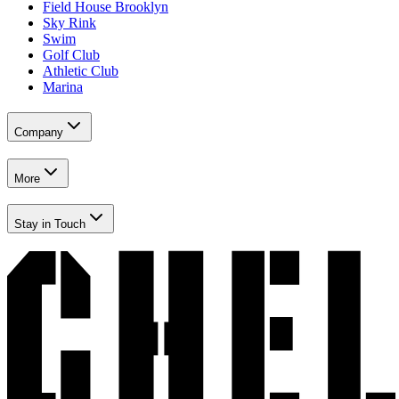
Field House Brooklyn​​​​‌ ‍ ​‍​‍‌‍ ‌ ​‍‌‍‍‌‌‍‌ ‌‍‍‌‌‍ ‍​‍​‍​ ‍‍​‍​‍‌ ​ ‌‍​‌‌‍ ‍‌‍‍‌‌ ‌​‌ ‍‌​‍ ‍‌‍‍‌‌‍ ​‍​‍​‍ ​​‍​‍‌‍‍​‌ ​‍‌‍‌‌‌‍‌‍​‍​‍​ ‍‍​‍​‍‌‍‍​‌ ‌​‌ ‌​‌ ​​‌ ​ ​ ‍‍​‍ ​‍ ‌‍​ ‌‍‍​‌‍‌‌‌‍ ​‌ ​ ‌‍‌‌‌‍​‌‌ ​​‌‍‍‌‌‍‌‌‌ ​‍‌ ​ ​‍ ‍‌ ​ ‌‍​‌‌‍ ‍‌‍‍‌‌ ‌​‌ ‍‌​‍ ‍‌ ​ ‌ ‌​‌ ‌‌‌‍‌​‌‍‍‌‌‍ ​‍ ‌‍‍‌‌‍ ‍‌ ‌​‌‍‌‌‌‍ ‍‌ ‌​​‍ ‌‍‌‌‌‍‌​‌‍‍‌‌ ‌​​‍ ‌‍ ‌‌‍ ‌‍‌​‌‍‌‌​ ‌‌ ​​‌ ​‍‌‍‌‌‌ ​ ‌‍‌‌‌‍ ‍‌ ‌​‌‍​‌‌ ‌​‌‍‍‌‌‍ ‌‍ ‍​ ‍ ‌‍‍‌‌‍‌​​ ‌‌‍‌‍‌‍ ‌‍ ‌ ‌​‌‍‌‌‌ ​‍​ ‍ ‌ ‌​‌ ‍‌‌ ​​‌‍‌‌​ ‌‌‍‌‍‌‍ ‌‍ ‌ ‌​‌‍‌‌‌ ​‍​ ‍ ‌ ​​‌‍​‌‌ ‌​‌‍‍​​ ‌‌‍​ ‌‍ ‌‍ ​‌ ‌‌‌‍ ‌‌‍ ‍‌ ​ ​‍‌‌​ ‌‌‌​​‍‌‌ ‌‍‍ ‌‍‌‌‌ ‍‌​‍‌‌​ ​ ‌​‌​​‍‌‌​ ​ ‌​‌​​‍‌‌​ ​‍​ ​‍‌‍‌‌‌‍​‍​ ​‍​ ‍​‌‍​ ​ ‌‌‌‍​ ‌‍​ ‌‍‌‌‌‍​‍‌‍​‌​ ​‌​‍‌‌​ ​‍​ ​‍​‍‌‌​ ‌‌‌​‌​​‍ ‍‌‍ ​‌‍‍‌‌‍ ‍‌‍‍ ‌ ​ ​‍‌‌​ ‌‌‌​​‍‌‌ ‌‍‍ ‌‍‌‌‌ ‍‌​‍‌‌​ ​ ‌​‌​​‍‌‌​ ​ ‌​‌​​‍‌‌​ ​‍​ ​‍​ ‌‍​ ‍​​ ‌ ‌‍‌​​ ​‌​ ​‍​ ‌‌​ ‌‍​ ​‍​ ​‌‌‍​ ​ ​‌​‍‌‌​ ​‍​ ​‍​‍‌‌​ ‌‌‌​‌​​‍ ‍‌‍ ‍‌‍​‌‌‍ ‌‌‍‌‌​ ‌‍​‍‌‍​‌‌ ​ ‌‍‌‌‌‌‌‌‌ ​‍‌‍ ​​ ‌‌‍‍​‌ ‌​‌ ‌​‌ ​​‌ ​ ​‍‌‌​ ​ ‌​​‌​‍‌‌​ ​‍‌​‌‍​‍‌‌​ ​‍‌​‌‍‌‍​ ‌‍‍​‌‍‌‌‌‍ ​‌ ​ ‌‍‌‌‌‍​‌‌ ​​‌‍‍‌‌‍‌‌‌ ​‍‌ ​ ​‍ ‍‌ ​ ‌‍​‌‌‍ ‍‌‍‍‌‌ ‌​‌ ‍‌​‍ ‍‌ ​ ‌ ‌​‌ ‌‌‌‍‌​‌‍‍‌‌‍ ​‍‌‍‌‍‍‌‌‍‌​​ ‌‌‍‌‍‌‍ ‌‍ ‌ ‌​‌‍‌‌‌ ​‍​‍‌‍‌ ‌​‌ ‍‌‌ ​​‌‍‌‌​ ‌‌‍‌‍‌‍ ‌‍ ‌ ‌​‌‍‌‌‌ ​‍​‍‌‍‌ ​​‌‍​‌‌ ‌​‌‍‍​​ ‌‌‍​ ‌‍ ‌‍ ​‌ ‌‌‌‍ ‌‌‍ ‍‌ ​ ​‍‌‌​ ‌‌‌​​‍‌‌ ‌‍‍ ‌‍‌‌‌ ‍‌​‍‌‌​ ​ ‌​‌​​‍‌‌​ ​ ‌​‌​​‍‌‌​ ​‍​ ​‍‌‍‌‌‌‍​‍​ ​‍​ ‍​‌‍​ ​ ‌‌‌‍​ ‌‍​ ‌‍‌‌‌‍​‍‌‍​‌​ ​‌​‍‌‌​ ​‍​ ​‍​‍‌‌​ ‌‌‌​‌​​‍ ‍‌‍ ​‌‍‍‌‌‍ ‍‌‍‍ ‌ ​ ​‍‌‌​ ‌‌‌​​‍‌‌ ‌‍‍ ‌‍‌‌‌ ‍‌​‍‌‌​ ​ ‌​‌​​‍‌‌​ ​ ‌​‌​​‍‌‌​ ​‍​ ​‍​ ‌‍​ ‍​​ ‌ ‌‍‌​​ ​‌​ ​‍​ ‌‌​ ‌‍​ ​‍​ ​‌‌‍​ ​ ​‌​‍‌‌​ ​‍​ ​‍​‍‌‌​ ‌‌‌​‌​​‍ ‍‌‍ ‍‌‍​‌‌‍ ‌‌‍‌‌​‍‌‍‌ ​​‌‍‌‌‌ ​‍‌ ​ ‌ ​​‌‍‌‌‌‍​ ‌ ‌​‌‍‍‌‌ ‌‍‌‍‌‌​ ‌‌ ​​‌ ‌‌‌‍​‍‌‍ ​‌‍‍‌‌ ​ ‌‍‍​‌‍‌‌‌‍‌​​‍​‍‌ ‌
Sky Rink​​​​‌ ‍ ​‍​‍‌‍ ‌ ​‍‌‍‍‌‌‍‌ ‌‍‍‌‌‍ ‍​‍​‍​ ‍‍​‍​‍‌ ​ ‌‍​‌‌‍ ‍‌‍‍‌‌ ‌​‌ ‍‌​‍ ‍‌‍‍‌‌‍ ​‍​‍​‍ ​​‍​‍‌‍‍​‌ ​‍‌‍‌‌‌‍‌‍​‍​‍​ ‍‍​‍​‍‌‍‍​‌ ‌​‌ ‌​‌ ​​‌ ​ ​ ‍‍​‍ ​‍ ‌‍​ ‌‍‍​‌‍‌‌‌‍ ​‌ ​ ‌‍‌‌‌‍​‌‌ ​​‌‍‍‌‌‍‌‌‌ ​‍‌ ​ ​‍ ‍‌ ​ ‌‍​‌‌‍ ‍‌‍‍‌‌ ‌​‌ ‍‌​‍ ‍‌ ​ ‌ ‌​‌ ‌‌‌‍‌​‌‍‍‌‌‍ ​‍ ‌‍‍‌‌‍ ‍‌ ‌​‌‍‌‌‌‍ ‍‌ ‌​​‍ ‌‍‌‌‌‍‌​‌‍‍‌‌ ‌​​‍ ‌‍ ‌‌‍ ‌‍‌​‌‍‌‌​ ‌‌ ​​‌ ​‍‌‍‌‌‌ ​ ‌‍‌‌‌‍ ‍‌ ‌​‌‍​‌‌ ‌​‌‍‍‌‌‍ ‌‍ ‍​ ‍ ‌‍‍‌‌‍‌​​ ‌‌‍‌‍‌‍ ‌‍ ‌ ‌​‌‍‌‌‌ ​‍​ ‍ ‌ ‌​‌ ‍‌‌ ​​‌‍‌‌​ ‌‌‍‌‍‌‍ ‌‍ ‌ ‌​‌‍‌‌‌ ​‍​ ‍ ‌ ​​‌‍​‌‌ ‌​‌‍‍​​ ‌‌‍​ ‌‍ ‌‍ ​‌ ‌‌‌‍ ‌‌‍ ‍‌ ​ ​‍‌‌​ ‌‌‌​​‍‌‌ ‌‍‍ ‌‍‌‌‌ ‍‌​‍‌‌​ ​ ‌​‌​​‍‌‌​ ​ ‌​‌​​‍‌‌​ ​‍​ ​‍‌‍‌‌‌‍​‍​ ​‍​ ‍​‌‍​ ​ ‌‌‌‍​ ‌‍​ ‌‍‌‌‌‍​‍‌‍​‌​ ​‌​‍‌‌​ ​‍​ ​‍​‍‌‌​ ‌‌‌​‌​​‍ ‍‌‍ ​‌‍‍‌‌‍ ‍‌‍‍ ‌ ​ ​‍‌‌​ ‌‌‌​​‍‌‌ ‌‍‍ ‌‍‌‌‌ ‍‌​‍‌‌​ ​ ‌​‌​​‍‌‌​ ​ ‌​‌​​‍‌‌​ ​‍​ ​‍​ ‌​​ ‌ ‌‍‌‍‌‍‌‍​ ​​​ ‌‍​ ‌‌​ ‌​‌‍‌​‌‍‌​​ ​‌‌‍​‍​‍‌‌​ ​‍​ ​‍​‍‌‌​ ‌‌‌​‌​​‍ ‍‌‍ ‍‌‍​‌‌‍ ‌‌‍‌‌​ ‌‍​‍‌‍​‌‌ ​ ‌‍‌‌‌‌‌‌‌ ​‍‌‍ ​​ ‌‌‍‍​‌ ‌​‌ ‌​‌ ​​‌ ​ ​‍‌‌​ ​ ‌​​‌​‍‌‌​ ​‍‌​‌‍​‍‌‌​ ​‍‌​‌‍‌‍​ ‌‍‍​‌‍‌‌‌‍ ​‌ ​ ‌‍‌‌‌‍​‌‌ ​​‌‍‍‌‌‍‌‌‌ ​‍‌ ​ ​‍ ‍‌ ​ ‌‍​‌‌‍ ‍‌‍‍‌‌ ‌​‌ ‍‌​‍ ‍‌ ​ ‌ ‌​‌ ‌‌‌‍‌​‌‍‍‌‌‍ ​‍‌‍‌‍‍‌‌‍‌​​ ‌‌‍‌‍‌‍ ‌‍ ‌ ‌​‌‍‌‌‌ ​‍​‍‌‍‌ ‌​‌ ‍‌‌ ​​‌‍‌‌​ ‌‌‍‌‍‌‍ ‌‍ ‌ ‌​‌‍‌‌‌ ​‍​‍‌‍‌ ​​‌‍​‌‌ ‌​‌‍‍​​ ‌‌‍​ ‌‍ ‌‍ ​‌ ‌‌‌‍ ‌‌‍ ‍‌ ​ ​‍‌‌​ ‌‌‌​​‍‌‌ ‌‍‍ ‌‍‌‌‌ ‍‌​‍‌‌​ ​ ‌​‌​​‍‌‌​ ​ ‌​‌​​‍‌‌​ ​‍​ ​‍‌‍‌‌‌‍​‍​ ​‍​ ‍​‌‍​ ​ ‌‌‌‍​ ‌‍​ ‌‍‌‌‌‍​‍‌‍​‌​ ​‌​‍‌‌​ ​‍​ ​‍​‍‌‌​ ‌‌‌​‌​​‍ ‍‌‍ ​‌‍‍‌‌‍ ‍‌‍‍ ‌ ​ ​‍‌‌​ ‌‌‌​​‍‌‌ ‌‍‍ ‌‍‌‌‌ ‍‌​‍‌‌​ ​ ‌​‌​​‍‌‌​ ​ ‌​‌​​‍‌‌​ ​‍​ ​‍​ ‌​​ ‌ ‌‍‌‍‌‍‌‍​ ​​​ ‌‍​ ‌‌​ ‌​‌‍‌​‌‍‌​​ ​‌‌‍​‍​‍‌‌​ ​‍​ ​‍​‍‌‌​ ‌‌‌​‌​​‍ ‍‌‍ ‍‌‍​‌‌‍ ‌‌‍‌‌​‍‌‍‌ ​​‌‍‌‌‌ ​‍‌ ​ ‌ ​​‌‍‌‌‌‍​ ‌ ‌​‌‍‍‌‌ ‌‍‌‍‌‌​ ‌‌ ​​‌ ‌‌‌‍​‍‌‍ ​‌‍‍‌‌ ​ ‌‍‍​‌‍‌‌‌‍‌​​‍​‍‌ ‌
Swim​​​​‌ ‍ ​‍​‍‌‍ ‌ ​‍‌‍‍‌‌‍‌ ‌‍‍‌‌‍ ‍​‍​‍​ ‍‍​‍​‍‌ ​ ‌‍​‌‌‍ ‍‌‍‍‌‌ ‌​‌ ‍‌​‍ ‍‌‍‍‌‌‍ ​‍​‍​‍ ​​‍​‍‌‍‍​‌ ​‍‌‍‌‌‌‍‌‍​‍​‍​ ‍‍​‍​‍‌‍‍​‌ ‌​‌ ‌​‌ ​​‌ ​ ​ ‍‍​‍ ​‍ ‌‍​ ‌‍‍​‌‍‌‌‌‍ ​‌ ​ ‌‍‌‌‌‍​‌‌ ​​‌‍‍‌‌‍‌‌‌ ​‍‌ ​ ​‍ ‍‌ ​ ‌‍​‌‌‍ ‍‌‍‍‌‌ ‌​‌ ‍‌​‍ ‍‌ ​ ‌ ‌​‌ ‌‌‌‍‌​‌‍‍‌‌‍ ​‍ ‌‍‍‌‌‍ ‍‌ ‌​‌‍‌‌‌‍ ‍‌ ‌​​‍ ‌‍‌‌‌‍‌​‌‍‍‌‌ ‌​​‍ ‌‍ ‌‌‍ ‌‍‌​‌‍‌‌​ ‌‌ ​​‌ ​‍‌‍‌‌‌ ​ ‌‍‌‌‌‍ ‍‌ ‌​‌‍​‌‌ ‌​‌‍‍‌‌‍ ‌‍ ‍​ ‍ ‌‍‍‌‌‍‌​​ ‌‌‍‌‍‌‍ ‌‍ ‌ ‌​‌‍‌‌‌ ​‍​ ‍ ‌ ‌​‌ ‍‌‌ ​​‌‍‌‌​ ‌‌‍‌‍‌‍ ‌‍ ‌ ‌​‌‍‌‌‌ ​‍​ ‍ ‌ ​​‌‍​‌‌ ‌​‌‍‍​​ ‌‌‍​ ‌‍ ‌‍ ​‌ ‌‌‌‍ ‌‌‍ ‍‌ ​ ​‍‌‌​ ‌‌‌​​‍‌‌ ‌‍‍ ‌‍‌‌‌ ‍‌​‍‌‌​ ​ ‌​‌​​‍‌‌​ ​ ‌​‌​​‍‌‌​ ​‍​ ​‍‌‍‌‌‌‍​‍​ ​‍​ ‍​‌‍​ ​ ‌‌‌‍​ ‌‍​ ‌‍‌‌‌‍​‍‌‍​‌​ ​‌​‍‌‌​ ​‍​ ​‍​‍‌‌​ ‌‌‌​‌​​‍ ‍‌‍ ​‌‍‍‌‌‍ ‍‌‍‍ ‌ ​ ​‍‌‌​ ‌‌‌​​‍‌‌ ‌‍‍ ‌‍‌‌‌ ‍‌​‍‌‌​ ​ ‌​‌​​‍‌‌​ ​ ‌​‌​​‍‌‌​ ​‍​ ​‍‌‍‌‍‌‍‌‍​ ​​​ ‌‌​ ‌‌​ ‌​​ ​‍‌‍​ ​ ​‌​ ​ ‌‍​ ‌‍​‌‌‍​ ‌‍‌‌​ ‌‍​ ​‌​ ​ ‌‍​ ‌‍​‍​ ‌​​ ‍​‌‍‌​​ ‍​​ ‌‍​ ‌‌‌‍​‍​ ‌​​ ‌​​ ​‌​ ‍‌​ ‍‌‌‍​ ​‍‌‌​ ​‍​ ​‍​‍‌‌​ ‌‌‌​‌​​‍ ‍‌‍ ‍‌‍​‌‌‍ ‌‌‍‌‌​ ‌‍​‍‌‍​‌‌ ​ ‌‍‌‌‌‌‌‌‌ ​‍‌‍ ​​ ‌‌‍‍​‌ ‌​‌ ‌​‌ ​​‌ ​ ​‍‌‌​ ​ ‌​​‌​‍‌‌​ ​‍‌​‌‍​‍‌‌​ ​‍‌​‌‍‌‍​ ‌‍‍​‌‍‌‌‌‍ ​‌ ​ ‌‍‌‌‌‍​‌‌ ​​‌‍‍‌‌‍‌‌‌ ​‍‌ ​ ​‍ ‍‌ ​ ‌‍​‌‌‍ ‍‌‍‍‌‌ ‌​‌ ‍‌​‍ ‍‌ ​ ‌ ‌​‌ ‌‌‌‍‌​‌‍‍‌‌‍ ​‍‌‍‌‍‍‌‌‍‌​​ ‌‌‍‌‍‌‍ ‌‍ ‌ ‌​‌‍‌‌‌ ​‍​‍‌‍‌ ‌​‌ ‍‌‌ ​​‌‍‌‌​ ‌‌‍‌‍‌‍ ‌‍ ‌ ‌​‌‍‌‌‌ ​‍​‍‌‍‌ ​​‌‍​‌‌ ‌​‌‍‍​​ ‌‌‍​ ‌‍ ‌‍ ​‌ ‌‌‌‍ ‌‌‍ ‍‌ ​ ​‍‌‌​ ‌‌‌​​‍‌‌ ‌‍‍ ‌‍‌‌‌ ‍‌​‍‌‌​ ​ ‌​‌​​‍‌‌​ ​ ‌​‌​​‍‌‌​ ​‍​ ​‍‌‍‌‌‌‍​‍​ ​‍​ ‍​‌‍​ ​ ‌‌‌‍​ ‌‍​ ‌‍‌‌‌‍​‍‌‍​‌​ ​‌​‍‌‌​ ​‍​ ​‍​‍‌‌​ ‌‌‌​‌​​‍ ‍‌‍ ​‌‍‍‌‌‍ ‍‌‍‍ ‌ ​ ​‍‌‌​ ‌‌‌​​‍‌‌ ‌‍‍ ‌‍‌‌‌ ‍‌​‍‌‌​ ​ ‌​‌​​‍‌‌​ ​ ‌​‌​​‍‌‌​ ​‍​ ​‍‌‍‌‍‌‍‌‍​ ​​​ ‌‌​ ‌‌​ ‌​​ ​‍‌‍​ ​ ​‌​ ​ ‌‍​ ‌‍​‌‌‍​ ‌‍‌‌​ ‌‍​ ​‌​ ​ ‌‍​ ‌‍​‍​ ‌​​ ‍​‌‍‌​​ ‍​​ ‌‍​ ‌‌‌‍​‍​ ‌​​ ‌​​ ​‌​ ‍‌​ ‍‌‌‍​ ​‍‌‌​ ​‍​ ​‍​‍‌‌​ ‌‌‌​‌​​‍ ‍‌‍ ‍‌‍​‌‌‍ ‌‌‍‌‌​‍‌‍‌ ​​‌‍‌‌‌ ​‍‌ ​ ‌ ​​‌‍‌‌‌‍​ ‌ ‌​‌‍‍‌‌ ‌‍‌‍‌‌​ ‌‌ ​​‌ ‌‌‌‍​‍‌‍ ​‌‍‍‌‌ ​ ‌‍‍​‌‍‌‌‌‍‌​​‍​‍‌ ‌
Golf Club​​​​‌ ‍ ​‍​‍‌‍ ‌ ​‍‌‍‍‌‌‍‌ ‌‍‍‌‌‍ ‍​‍​‍​ ‍‍​‍​‍‌ ​ ‌‍​‌‌‍ ‍‌‍‍‌‌ ‌​‌ ‍‌​‍ ‍‌‍‍‌‌‍ ​‍​‍​‍ ​​‍​‍‌‍‍​‌ ​‍‌‍‌‌‌‍‌‍​‍​‍​ ‍‍​‍​‍‌‍‍​‌ ‌​‌ ‌​‌ ​​‌ ​ ​ ‍‍​‍ ​‍ ‌‍​ ‌‍‍​‌‍‌‌‌‍ ​‌ ​ ‌‍‌‌‌‍​‌‌ ​​‌‍‍‌‌‍‌‌‌ ​‍‌ ​ ​‍ ‍‌ ​ ‌‍​‌‌‍ ‍‌‍‍‌‌ ‌​‌ ‍‌​‍ ‍‌ ​ ‌ ‌​‌ ‌‌‌‍‌​‌‍‍‌‌‍ ​‍ ‌‍‍‌‌‍ ‍‌ ‌​‌‍‌‌‌‍ ‍‌ ‌​​‍ ‌‍‌‌‌‍‌​‌‍‍‌‌ ‌​​‍ ‌‍ ‌‌‍ ‌‍‌​‌‍‌‌​ ‌‌ ​​‌ ​‍‌‍‌‌‌ ​ ‌‍‌‌‌‍ ‍‌ ‌​‌‍​‌‌ ‌​‌‍‍‌‌‍ ‌‍ ‍​ ‍ ‌‍‍‌‌‍‌​​ ‌‌‍‌‍‌‍ ‌‍ ‌ ‌​‌‍‌‌‌ ​‍​ ‍ ‌ ‌​‌ ‍‌‌ ​​‌‍‌‌​ ‌‌‍‌‍‌‍ ‌‍ ‌ ‌​‌‍‌‌‌ ​‍​ ‍ ‌ ​​‌‍​‌‌ ‌​‌‍‍​​ ‌‌‍​ ‌‍ ‌‍ ​‌ ‌‌‌‍ ‌‌‍ ‍‌ ​ ​‍‌‌​ ‌‌‌​​‍‌‌ ‌‍‍ ‌‍‌‌‌ ‍‌​‍‌‌​ ​ ‌​‌​​‍‌‌​ ​ ‌​‌​​‍‌‌​ ​‍​ ​‍‌‍‌‌‌‍​‍​ ​‍​ ‍​‌‍​ ​ ‌‌‌‍​ ‌‍​ ‌‍‌‌‌‍​‍‌‍​‌​ ​‌​‍‌‌​ ​‍​ ​‍​‍‌‌​ ‌‌‌​‌​​‍ ‍‌‍ ​‌‍‍‌‌‍ ‍‌‍‍ ‌ ​ ​‍‌‌​ ‌‌‌​​‍‌‌ ‌‍‍ ‌‍‌‌‌ ‍‌​‍‌‌​ ​ ‌​‌​​‍‌‌​ ​ ‌​‌​​‍‌‌​ ​‍​ ​‍​ ‌​‌‍‌‌​ ‌‍‌‍‌​​ ​‍​ ‌‍​ ​‍‌‍‌‍‌‍​‌‌‍​ ‌‍​ ‌‍​ ​‍‌‌​ ​‍​ ​‍​‍‌‌​ ‌‌‌​‌​​‍ ‍‌‍ ‍‌‍​‌‌‍ ‌‌‍‌‌​ ‌‍​‍‌‍​‌‌ ​ ‌‍‌‌‌‌‌‌‌ ​‍‌‍ ​​ ‌‌‍‍​‌ ‌​‌ ‌​‌ ​​‌ ​ ​‍‌‌​ ​ ‌​​‌​‍‌‌​ ​‍‌​‌‍​‍‌‌​ ​‍‌​‌‍‌‍​ ‌‍‍​‌‍‌‌‌‍ ​‌ ​ ‌‍‌‌‌‍​‌‌ ​​‌‍‍‌‌‍‌‌‌ ​‍‌ ​ ​‍ ‍‌ ​ ‌‍​‌‌‍ ‍‌‍‍‌‌ ‌​‌ ‍‌​‍ ‍‌ ​ ‌ ‌​‌ ‌‌‌‍‌​‌‍‍‌‌‍ ​‍‌‍‌‍‍‌‌‍‌​​ ‌‌‍‌‍‌‍ ‌‍ ‌ ‌​‌‍‌‌‌ ​‍​‍‌‍‌ ‌​‌ ‍‌‌ ​​‌‍‌‌​ ‌‌‍‌‍‌‍ ‌‍ ‌ ‌​‌‍‌‌‌ ​‍​‍‌‍‌ ​​‌‍​‌‌ ‌​‌‍‍​​ ‌‌‍​ ‌‍ ‌‍ ​‌ ‌‌‌‍ ‌‌‍ ‍‌ ​ ​‍‌‌​ ‌‌‌​​‍‌‌ ‌‍‍ ‌‍‌‌‌ ‍‌​‍‌‌​ ​ ‌​‌​​‍‌‌​ ​ ‌​‌​​‍‌‌​ ​‍​ ​‍‌‍‌‌‌‍​‍​ ​‍​ ‍​‌‍​ ​ ‌‌‌‍​ ‌‍​ ‌‍‌‌‌‍​‍‌‍​‌​ ​‌​‍‌‌​ ​‍​ ​‍​‍‌‌​ ‌‌‌​‌​​‍ ‍‌‍ ​‌‍‍‌‌‍ ‍‌‍‍ ‌ ​ ​‍‌‌​ ‌‌‌​​‍‌‌ ‌‍‍ ‌‍‌‌‌ ‍‌​‍‌‌​ ​ ‌​‌​​‍‌‌​ ​ ‌​‌​​‍‌‌​ ​‍​ ​‍​ ‌​‌‍‌‌​ ‌‍‌‍‌​​ ​‍​ ‌‍​ ​‍‌‍‌‍‌‍​‌‌‍​ ‌‍​ ‌‍​ ​‍‌‌​ ​‍​ ​‍​‍‌‌​ ‌‌‌​‌​​‍ ‍‌‍ ‍‌‍​‌‌‍ ‌‌‍‌‌​‍‌‍‌ ​​‌‍‌‌‌ ​‍‌ ​ ‌ ​​‌‍‌‌‌‍​ ‌ ‌​‌‍‍‌‌ ‌‍‌‍‌‌​ ‌‌ ​​‌ ‌‌‌‍​‍‌‍ ​‌‍‍‌‌ ​ ‌‍‍​‌‍‌‌‌‍‌​​‍​‍‌ ‌
Athletic Club​​​​‌ ‍ ​‍​‍‌‍ ‌ ​‍‌‍‍‌‌‍‌ ‌‍‍‌‌‍ ‍​‍​‍​ ‍‍​‍​‍‌ ​ ‌‍​‌‌‍ ‍‌‍‍‌‌ ‌​‌ ‍‌​‍ ‍‌‍‍‌‌‍ ​‍​‍​‍ ​​‍​‍‌‍‍​‌ ​‍‌‍‌‌‌‍‌‍​‍​‍​ ‍‍​‍​‍‌‍‍​‌ ‌​‌ ‌​‌ ​​‌ ​ ​ ‍‍​‍ ​‍ ‌‍​ ‌‍‍​‌‍‌‌‌‍ ​‌ ​ ‌‍‌‌‌‍​‌‌ ​​‌‍‍‌‌‍‌‌‌ ​‍‌ ​ ​‍ ‍‌ ​ ‌‍​‌‌‍ ‍‌‍‍‌‌ ‌​‌ ‍‌​‍ ‍‌ ​ ‌ ‌​‌ ‌‌‌‍‌​‌‍‍‌‌‍ ​‍ ‌‍‍‌‌‍ ‍‌ ‌​‌‍‌‌‌‍ ‍‌ ‌​​‍ ‌‍‌‌‌‍‌​‌‍‍‌‌ ‌​​‍ ‌‍ ‌‌‍ ‌‍‌​‌‍‌‌​ ‌‌ ​​‌ ​‍‌‍‌‌‌ ​ ‌‍‌‌‌‍ ‍‌ ‌​‌‍​‌‌ ‌​‌‍‍‌‌‍ ‌‍ ‍​ ‍ ‌‍‍‌‌‍‌​​ ‌‌‍‌‍‌‍ ‌‍ ‌ ‌​‌‍‌‌‌ ​‍​ ‍ ‌ ‌​‌ ‍‌‌ ​​‌‍‌‌​ ‌‌‍‌‍‌‍ ‌‍ ‌ ‌​‌‍‌‌‌ ​‍​ ‍ ‌ ​​‌‍​‌‌ ‌​‌‍‍​​ ‌‌‍​ ‌‍ ‌‍ ​‌ ‌‌‌‍ ‌‌‍ ‍‌ ​ ​‍‌‌​ ‌‌‌​​‍‌‌ ‌‍‍ ‌‍‌‌‌ ‍‌​‍‌‌​ ​ ‌​‌​​‍‌‌​ ​ ‌​‌​​‍‌‌​ ​‍​ ​‍‌‍‌‌‌‍​‍​ ​‍​ ‍​‌‍​ ​ ‌‌‌‍​ ‌‍​ ‌‍‌‌‌‍​‍‌‍​‌​ ​‌​‍‌‌​ ​‍​ ​‍​‍‌‌​ ‌‌‌​‌​​‍ ‍‌‍ ​‌‍‍‌‌‍ ‍‌‍‍ ‌ ​ ​‍‌‌​ ‌‌‌​​‍‌‌ ‌‍‍ ‌‍‌‌‌ ‍‌​‍‌‌​ ​ ‌​‌​​‍‌‌​ ​ ‌​‌​​‍‌‌​ ​‍​ ​‍​ ‍​‌‍​‌​ ​ ​ ‌​‌‍​‌​ ‌ ‌‍‌​‌‍​‌​ ​ ​ ‍​‌‍‌‌‌‍​ ​‍‌‌​ ​‍​ ​‍​‍‌‌​ ‌‌‌​‌​​‍ ‍‌‍ ‍‌‍​‌‌‍ ‌‌‍‌‌​ ‌‍​‍‌‍​‌‌ ​ ‌‍‌‌‌‌‌‌‌ ​‍‌‍ ​​ ‌‌‍‍​‌ ‌​‌ ‌​‌ ​​‌ ​ ​‍‌‌​ ​ ‌​​‌​‍‌‌​ ​‍‌​‌‍​‍‌‌​ ​‍‌​‌‍‌‍​ ‌‍‍​‌‍‌‌‌‍ ​‌ ​ ‌‍‌‌‌‍​‌‌ ​​‌‍‍‌‌‍‌‌‌ ​‍‌ ​ ​‍ ‍‌ ​ ‌‍​‌‌‍ ‍‌‍‍‌‌ ‌​‌ ‍‌​‍ ‍‌ ​ ‌ ‌​‌ ‌‌‌‍‌​‌‍‍‌‌‍ ​‍‌‍‌‍‍‌‌‍‌​​ ‌‌‍‌‍‌‍ ‌‍ ‌ ‌​‌‍‌‌‌ ​‍​‍‌‍‌ ‌​‌ ‍‌‌ ​​‌‍‌‌​ ‌‌‍‌‍‌‍ ‌‍ ‌ ‌​‌‍‌‌‌ ​‍​‍‌‍‌ ​​‌‍​‌‌ ‌​‌‍‍​​ ‌‌‍​ ‌‍ ‌‍ ​‌ ‌‌‌‍ ‌‌‍ ‍‌ ​ ​‍‌‌​ ‌‌‌​​‍‌‌ ‌‍‍ ‌‍‌‌‌ ‍‌​‍‌‌​ ​ ‌​‌​​‍‌‌​ ​ ‌​‌​​‍‌‌​ ​‍​ ​‍‌‍‌‌‌‍​‍​ ​‍​ ‍​‌‍​ ​ ‌‌‌‍​ ‌‍​ ‌‍‌‌‌‍​‍‌‍​‌​ ​‌​‍‌‌​ ​‍​ ​‍​‍‌‌​ ‌‌‌​‌​​‍ ‍‌‍ ​‌‍‍‌‌‍ ‍‌‍‍ ‌ ​ ​‍‌‌​ ‌‌‌​​‍‌‌ ‌‍‍ ‌‍‌‌‌ ‍‌​‍‌‌​ ​ ‌​‌​​‍‌‌​ ​ ‌​‌​​‍‌‌​ ​‍​ ​‍​ ‍​‌‍​‌​ ​ ​ ‌​‌‍​‌​ ‌ ‌‍‌​‌‍​‌​ ​ ​ ‍​‌‍‌‌‌‍​ ​‍‌‌​ ​‍​ ​‍​‍‌‌​ ‌‌‌​‌​​‍ ‍‌‍ ‍‌‍​‌‌‍ ‌‌‍‌‌​‍‌‍‌ ​​‌‍‌‌‌ ​‍‌ ​ ‌ ​​‌‍‌‌‌‍​ ‌ ‌​‌‍‍‌‌ ‌‍‌‍‌‌​ ‌‌ ​​‌ ‌‌‌‍​‍‌‍ ​‌‍‍‌‌ ​ ‌‍‍​‌‍‌‌‌‍‌​​‍​‍‌ ‌
Marina​​​​‌ ‍ ​‍​‍‌‍ ‌ ​‍‌‍‍‌‌‍‌ ‌‍‍‌‌‍ ‍​‍​‍​ ‍‍​‍​‍‌ ​ ‌‍​‌‌‍ ‍‌‍‍‌‌ ‌​‌ ‍‌​‍ ‍‌‍‍‌‌‍ ​‍​‍​‍ ​​‍​‍‌‍‍​‌ ​‍‌‍‌‌‌‍‌‍​‍​‍​ ‍‍​‍​‍‌‍‍​‌ ‌​‌ ‌​‌ ​​‌ ​ ​ ‍‍​‍ ​‍ ‌‍​ ‌‍‍​‌‍‌‌‌‍ ​‌ ​ ‌‍‌‌‌‍​‌‌ ​​‌‍‍‌‌‍‌‌‌ ​‍‌ ​ ​‍ ‍‌ ​ ‌‍​‌‌‍ ‍‌‍‍‌‌ ‌​‌ ‍‌​‍ ‍‌ ​ ‌ ‌​‌ ‌‌‌‍‌​‌‍‍‌‌‍ ​‍ ‌‍‍‌‌‍ ‍‌ ‌​‌‍‌‌‌‍ ‍‌ ‌​​‍ ‌‍‌‌‌‍‌​‌‍‍‌‌ ‌​​‍ ‌‍ ‌‌‍ ‌‍‌​‌‍‌‌​ ‌‌ ​​‌ ​‍‌‍‌‌‌ ​ ‌‍‌‌‌‍ ‍‌ ‌​‌‍​‌‌ ‌​‌‍‍‌‌‍ ‌‍ ‍​ ‍ ‌‍‍‌‌‍‌​​ ‌‌‍‌‍‌‍ ‌‍ ‌ ‌​‌‍‌‌‌ ​‍​ ‍ ‌ ‌​‌ ‍‌‌ ​​‌‍‌‌​ ‌‌‍‌‍‌‍ ‌‍ ‌ ‌​‌‍‌‌‌ ​‍​ ‍ ‌ ​​‌‍​‌‌ ‌​‌‍‍​​ ‌‌‍​ ‌‍ ‌‍ ​‌ ‌‌‌‍ ‌‌‍ ‍‌ ​ ​‍‌‌​ ‌‌‌​​‍‌‌ ‌‍‍ ‌‍‌‌‌ ‍‌​‍‌‌​ ​ ‌​‌​​‍‌‌​ ​ ‌​‌​​‍‌‌​ ​‍​ ​‍‌‍‌‌‌‍​‍​ ​‍​ ‍​‌‍​ ​ ‌‌‌‍​ ‌‍​ ‌‍‌‌‌‍​‍‌‍​‌​ ​‌​‍‌‌​ ​‍​ ​‍​‍‌‌​ ‌‌‌​‌​​‍ ‍‌‍ ​‌‍‍‌‌‍ ‍‌‍‍ ‌ ​ ​‍‌‌​ ‌‌‌​​‍‌‌ ‌‍‍ ‌‍‌‌‌ ‍‌​‍‌‌​ ​ ‌​‌​​‍‌‌​ ​ ‌​‌​​‍‌‌​ ​‍​ ​‍​ ‌‍​ ‌‌​ ‌‍​ ‌‌‌‍‌‌‌‍‌‍‌‍​‌​ ​​​ ‌‍​ ‌‌​ ‌​‌‍‌​​‍‌‌​ ​‍​ ​‍​‍‌‌​ ‌‌‌​‌​​‍ ‍‌‍ ‍‌‍​‌‌‍ ‌‌‍‌‌​ ‌‍​‍‌‍​‌‌ ​ ‌‍‌‌‌‌‌‌‌ ​‍‌‍ ​​ ‌‌‍‍​‌ ‌​‌ ‌​‌ ​​‌ ​ ​‍‌‌​ ​ ‌​​‌​‍‌‌​ ​‍‌​‌‍​‍‌‌​ ​‍‌​‌‍‌‍​ ‌‍‍​‌‍‌‌‌‍ ​‌ ​ ‌‍‌‌‌‍​‌‌ ​​‌‍‍‌‌‍‌‌‌ ​‍‌ ​ ​‍ ‍‌ ​ ‌‍​‌‌‍ ‍‌‍‍‌‌ ‌​‌ ‍‌​‍ ‍‌ ​ ‌ ‌​‌ ‌‌‌‍‌​‌‍‍‌‌‍ ​‍‌‍‌‍‍‌‌‍‌​​ ‌‌‍‌‍‌‍ ‌‍ ‌ ‌​‌‍‌‌‌ ​‍​‍‌‍‌ ‌​‌ ‍‌‌ ​​‌‍‌‌​ ‌‌‍‌‍‌‍ ‌‍ ‌ ‌​‌‍‌‌‌ ​‍​‍‌‍‌ ​​‌‍​‌‌ ‌​‌‍‍​​ ‌‌‍​ ‌‍ ‌‍ ​‌ ‌‌‌‍ ‌‌‍ ‍‌ ​ ​‍‌‌​ ‌‌‌​​‍‌‌ ‌‍‍ ‌‍‌‌‌ ‍‌​‍‌‌​ ​ ‌​‌​​‍‌‌​ ​ ‌​‌​​‍‌‌​ ​‍​ ​‍‌‍‌‌‌‍​‍​ ​‍​ ‍​‌‍​ ​ ‌‌‌‍​ ‌‍​ ‌‍‌‌‌‍​‍‌‍​‌​ ​‌​‍‌‌​ ​‍​ ​‍​‍‌‌​ ‌‌‌​‌​​‍ ‍‌‍ ​‌‍‍‌‌‍ ‍‌‍‍ ‌ ​ ​‍‌‌​ ‌‌‌​​‍‌‌ ‌‍‍ ‌‍‌‌‌ ‍‌​‍‌‌​ ​ ‌​‌​​‍‌‌​ ​ ‌​‌​​‍‌‌​ ​‍​ ​‍​ ‌‍​ ‌‌​ ‌‍​ ‌‌‌‍‌‌‌‍‌‍‌‍​‌​ ​​​ ‌‍​ ‌‌​ ‌​‌‍‌​​‍‌‌​ ​‍​ ​‍​‍‌‌​ ‌‌‌​‌​​‍ ‍‌‍ ‍‌‍​‌‌‍ ‌‌‍‌‌​‍‌‍‌ ​​‌‍‌‌‌ ​‍‌ ​ ‌ ​​‌‍‌‌‌‍​ ‌ ‌​‌‍‍‌‌ ‌‍‌‍‌‌​ ‌‌ ​​‌ ‌‌‌‍​‍‌‍ ​‌‍‍‌‌ ​ ‌‍‍​‌‍‌‌‌‍‌​​‍​‍‌ ‌
Company​​​​‌ ‍ ​‍​‍‌‍ ‌ ​‍‌‍‍‌‌‍‌ ‌‍‍‌‌‍ ‍​‍​‍​ ‍‍​‍​‍‌ ​ ‌‍​‌‌‍ ‍‌‍‍‌‌ ‌​‌ ‍‌​‍ ‍‌‍‍‌‌‍ ​‍​‍​‍ ​​‍​‍‌‍‍​‌ ​‍‌‍‌‌‌‍‌‍​‍​‍​ ‍‍​‍​‍‌‍‍​‌ ‌​‌ ‌​‌ ​​‌ ​ ​ ‍‍​‍ ​‍ ‌‍​ ‌‍‍​‌‍‌‌‌‍ ​‌ ​ ‌‍‌‌‌‍​‌‌ ​​‌‍‍‌‌‍‌‌‌ ​‍‌ ​ ​‍ ‍‌ ​ ‌‍​‌‌‍ ‍‌‍‍‌‌ ‌​‌ ‍‌​‍ ‍‌ ​ ‌ ‌​‌ ‌‌‌‍‌​‌‍‍‌‌‍ ​‍ ‌‍‍‌‌‍ ‍‌ ‌​‌‍‌‌‌‍ ‍‌ ‌​​‍ ‌‍‌‌‌‍‌​‌‍‍‌‌ ‌​​‍ ‌‍ ‌‌‍ ‌‍‌​‌‍‌‌​ ‌‌ ​​‌ ​‍‌‍‌‌‌ ​ ‌‍‌‌‌‍ ‍‌ ‌​‌‍​‌‌ ‌​‌‍‍‌‌‍ ‌‍ ‍​ ‍ ‌‍‍‌‌‍‌​​ ‌‌‍‌‍‌‍ ‌‍ ‌ ‌​‌‍‌‌‌ ​‍​ ‍ ‌ ‌​‌ ‍‌‌ ​​‌‍‌‌​ ‌‌‍‌‍‌‍ ‌‍ ‌ ‌​‌‍‌‌‌ ​‍​ ‍ ‌ ​​‌‍​‌‌ ‌​‌‍‍​​ ‌‌‍​ ‌‍ ‌‍ ​‌ ‌‌‌‍ ‌‌‍ ‍‌ ​ ​‍‌‌​ ‌‌‌​​‍‌‌ ‌‍‍ ‌‍‌‌‌ ‍‌​‍‌‌​ ​ ‌​‌​​‍‌‌​ ​ ‌​‌​​‍‌‌​ ​‍​ ​‍‌‍​ ​ ​ ​ ‌​​ ​​‌‍​ ​ ‌‍‌‍‌​​ ‌​‌‍‌‍‌‍‌‌‌‍‌‌‌‍‌​​‍‌‌​ ​‍​ ​‍​‍‌‌​ ‌‌‌​‌​​‍ ‍‌ ‌​‌‍‍‌‌ ‌​‌‍ ​‌‍‌‌​ ‌‍​‍‌‍​‌‌ ​ ‌‍‌‌‌‌‌‌‌ ​‍‌‍ ​​ ‌‌‍‍​‌ ‌​‌ ‌​‌ ​​‌ ​ ​‍‌‌​ ​ ‌​​‌​‍‌‌​ ​‍‌​‌‍​‍‌‌​ ​‍‌​‌‍‌‍​ ‌‍‍​‌‍‌‌‌‍ ​‌ ​ ‌‍‌‌‌‍​‌‌ ​​‌‍‍‌‌‍‌‌‌ ​‍‌ ​ ​‍ ‍‌ ​ ‌‍​‌‌‍ ‍‌‍‍‌‌ ‌​‌ ‍‌​‍ ‍‌ ​ ‌ ‌​‌ ‌‌‌‍‌​‌‍‍‌‌‍ ​‍‌‍‌‍‍‌‌‍‌​​ ‌‌‍‌‍‌‍ ‌‍ ‌ ‌​‌‍‌‌‌ ​‍​‍‌‍‌ ‌​‌ ‍‌‌ ​​‌‍‌‌​ ‌‌‍‌‍‌‍ ‌‍ ‌ ‌​‌‍‌‌‌ ​‍​‍‌‍‌ ​​‌‍​‌‌ ‌​‌‍‍​​ ‌‌‍​ ‌‍ ‌‍ ​‌ ‌‌‌‍ ‌‌‍ ‍‌ ​ ​‍‌‌​ ‌‌‌​​‍‌‌ ‌‍‍ ‌‍‌‌‌ ‍‌​‍‌‌​ ​ ‌​‌​​‍‌‌​ ​ ‌​‌​​‍‌‌​ ​‍​ ​‍‌‍​ ​ ​ ​ ‌​​ ​​‌‍​ ​ ‌‍‌‍‌​​ ‌​‌‍‌‍‌‍‌‌‌‍‌‌‌‍‌​​‍‌‌​ ​‍​ ​‍​‍‌‌​ ‌‌‌​‌​​‍ ‍‌ ‌​‌‍‍‌‌ ‌​‌‍ ​‌‍‌‌​‍‌‍‌ ​​‌‍‌‌‌ ​‍‌ ​ ‌ ​​‌‍‌‌‌‍​ ‌ ‌​‌‍‍‌‌ ‌‍‌‍‌‌​ ‌‌ ​​‌ ‌‌‌‍​‍‌‍ ​‌‍‍‌‌ ​ ‌‍‍​‌‍‌‌‌‍‌​​‍​‍‌ ‌
More​​​​‌ ‍ ​‍​‍‌‍ ‌ ​‍‌‍‍‌‌‍‌ ‌‍‍‌‌‍ ‍​‍​‍​ ‍‍​‍​‍‌ ​ ‌‍​‌‌‍ ‍‌‍‍‌‌ ‌​‌ ‍‌​‍ ‍‌‍‍‌‌‍ ​‍​‍​‍ ​​‍​‍‌‍‍​‌ ​‍‌‍‌‌‌‍‌‍​‍​‍​ ‍‍​‍​‍‌‍‍​‌ ‌​‌ ‌​‌ ​​‌ ​ ​ ‍‍​‍ ​‍ ‌‍​ ‌‍‍​‌‍‌‌‌‍ ​‌ ​ ‌‍‌‌‌‍​‌‌ ​​‌‍‍‌‌‍‌‌‌ ​‍‌ ​ ​‍ ‍‌ ​ ‌‍​‌‌‍ ‍‌‍‍‌‌ ‌​‌ ‍‌​‍ ‍‌ ​ ‌ ‌​‌ ‌‌‌‍‌​‌‍‍‌‌‍ ​‍ ‌‍‍‌‌‍ ‍‌ ‌​‌‍‌‌‌‍ ‍‌ ‌​​‍ ‌‍‌‌‌‍‌​‌‍‍‌‌ ‌​​‍ ‌‍ ‌‌‍ ‌‍‌​‌‍‌‌​ ‌‌ ​​‌ ​‍‌‍‌‌‌ ​ ‌‍‌‌‌‍ ‍‌ ‌​‌‍​‌‌ ‌​‌‍‍‌‌‍ ‌‍ ‍​ ‍ ‌‍‍‌‌‍‌​​ ‌‌‍‌‍‌‍ ‌‍ ‌ ‌​‌‍‌‌‌ ​‍​ ‍ ‌ ‌​‌ ‍‌‌ ​​‌‍‌‌​ ‌‌‍‌‍‌‍ ‌‍ ‌ ‌​‌‍‌‌‌ ​‍​ ‍ ‌ ​​‌‍​‌‌ ‌​‌‍‍​​ ‌‌‍​ ‌‍ ‌‍ ​‌ ‌‌‌‍ ‌‌‍ ‍‌ ​ ​‍‌‌​ ‌‌‌​​‍‌‌ ‌‍‍ ‌‍‌‌‌ ‍‌​‍‌‌​ ​ ‌​‌​​‍‌‌​ ​ ‌​‌​​‍‌‌​ ​‍​ ​‍​ ‌‌​ ​ ​ ‌‌​ ‍‌‌‍​ ​ ​‍‌‍‌​​ ‍​‌‍​‌​ ‍​​ ​ ​ ​ ​‍‌‌​ ​‍​ ​‍​‍‌‌​ ‌‌‌​‌​​‍ ‍‌ ‌​‌‍‍‌‌ ‌​‌‍ ​‌‍‌‌​ ‌‍​‍‌‍​‌‌ ​ ‌‍‌‌‌‌‌‌‌ ​‍‌‍ ​​ ‌‌‍‍​‌ ‌​‌ ‌​‌ ​​‌ ​ ​‍‌‌​ ​ ‌​​‌​‍‌‌​ ​‍‌​‌‍​‍‌‌​ ​‍‌​‌‍‌‍​ ‌‍‍​‌‍‌‌‌‍ ​‌ ​ ‌‍‌‌‌‍​‌‌ ​​‌‍‍‌‌‍‌‌‌ ​‍‌ ​ ​‍ ‍‌ ​ ‌‍​‌‌‍ ‍‌‍‍‌‌ ‌​‌ ‍‌​‍ ‍‌ ​ ‌ ‌​‌ ‌‌‌‍‌​‌‍‍‌‌‍ ​‍‌‍‌‍‍‌‌‍‌​​ ‌‌‍‌‍‌‍ ‌‍ ‌ ‌​‌‍‌‌‌ ​‍​‍‌‍‌ ‌​‌ ‍‌‌ ​​‌‍‌‌​ ‌‌‍‌‍‌‍ ‌‍ ‌ ‌​‌‍‌‌‌ ​‍​‍‌‍‌ ​​‌‍​‌‌ ‌​‌‍‍​​ ‌‌‍​ ‌‍ ‌‍ ​‌ ‌‌‌‍ ‌‌‍ ‍‌ ​ ​‍‌‌​ ‌‌‌​​‍‌‌ ‌‍‍ ‌‍‌‌‌ ‍‌​‍‌‌​ ​ ‌​‌​​‍‌‌​ ​ ‌​‌​​‍‌‌​ ​‍​ ​‍​ ‌‌​ ​ ​ ‌‌​ ‍‌‌‍​ ​ ​‍‌‍‌​​ ‍​‌‍​‌​ ‍​​ ​ ​ ​ ​‍‌‌​ ​‍​ ​‍​‍‌‌​ ‌‌‌​‌​​‍ ‍‌ ‌​‌‍‍‌‌ ‌​‌‍ ​‌‍‌‌​‍‌‍‌ ​​‌‍‌‌‌ ​‍‌ ​ ‌ ​​‌‍‌‌‌‍​ ‌ ‌​‌‍‍‌‌ ‌‍‌‍‌‌​ ‌‌ ​​‌ ‌‌‌‍​‍‌‍ ​‌‍‍‌‌ ​ ‌‍‍​‌‍‌‌‌‍‌​​‍​‍‌ ‌
Stay in Touch​​​​‌ ‍ ​‍​‍‌‍ ‌ ​‍‌‍‍‌‌‍‌ ‌‍‍‌‌‍ ‍​‍​‍​ ‍‍​‍​‍‌ ​ ‌‍​‌‌‍ ‍‌‍‍‌‌ ‌​‌ ‍‌​‍ ‍‌‍‍‌‌‍ ​‍​‍​‍ ​​‍​‍‌‍‍​‌ ​‍‌‍‌‌‌‍‌‍​‍​‍​ ‍‍​‍​‍‌‍‍​‌ ‌​‌ ‌​‌ ​​‌ ​ ​ ‍‍​‍ ​‍ ‌‍​ ‌‍‍​‌‍‌‌‌‍ ​‌ ​ ‌‍‌‌‌‍​‌‌ ​​‌‍‍‌‌‍‌‌‌ ​‍‌ ​ ​‍ ‍‌ ​ ‌‍​‌‌‍ ‍‌‍‍‌‌ ‌​‌ ‍‌​‍ ‍‌ ​ ‌ ‌​‌ ‌‌‌‍‌​‌‍‍‌‌‍ ​‍ ‌‍‍‌‌‍ ‍‌ ‌​‌‍‌‌‌‍ ‍‌ ‌​​‍ ‌‍‌‌‌‍‌​‌‍‍‌‌ ‌​​‍ ‌‍ ‌‌‍ ‌‍‌​‌‍‌‌​ ‌‌ ​​‌ ​‍‌‍‌‌‌ ​ ‌‍‌‌‌‍ ‍‌ ‌​‌‍​‌‌ ‌​‌‍‍‌‌‍ ‌‍ ‍​ ‍ ‌‍‍‌‌‍‌​​ ‌‌‍‌‍‌‍ ‌‍ ‌ ‌​‌‍‌‌‌ ​‍​ ‍ ‌ ‌​‌ ‍‌‌ ​​‌‍‌‌​ ‌‌‍‌‍‌‍ ‌‍ ‌ ‌​‌‍‌‌‌ ​‍​ ‍ ‌ ​​‌‍​‌‌ ‌​‌‍‍​​ ‌‌‍​ ‌‍ ‌‍ ​‌ ‌‌‌‍ ‌‌‍ ‍‌ ​ ​‍‌‌​ ‌‌‌​​‍‌‌ ‌‍‍ ‌‍‌‌‌ ‍‌​‍‌‌​ ​ ‌​‌​​‍‌‌​ ​ ‌​‌​​‍‌‌​ ​‍​ ​‍​ ‍​‌‍​‍‌‍‌​​ ​‌‌‍​‍‌‍‌‌‌‍‌‌‌‍‌​‌‍​‌​ ​‍‌‍‌‌‌‍​‌​‍‌‌​ ​‍​ ​‍​‍‌‌​ ‌‌‌​‌​​‍ ‍‌ ‌​‌‍‍‌‌ ‌​‌‍ ​‌‍‌‌​ ‌‍​‍‌‍​‌‌ ​ ‌‍‌‌‌‌‌‌‌ ​‍‌‍ ​​ ‌‌‍‍​‌ ‌​‌ ‌​‌ ​​‌ ​ ​‍‌‌​ ​ ‌​​‌​‍‌‌​ ​‍‌​‌‍​‍‌‌​ ​‍‌​‌‍‌‍​ ‌‍‍​‌‍‌‌‌‍ ​‌ ​ ‌‍‌‌‌‍​‌‌ ​​‌‍‍‌‌‍‌‌‌ ​‍‌ ​ ​‍ ‍‌ ​ ‌‍​‌‌‍ ‍‌‍‍‌‌ ‌​‌ ‍‌​‍ ‍‌ ​ ‌ ‌​‌ ‌‌‌‍‌​‌‍‍‌‌‍ ​‍‌‍‌‍‍‌‌‍‌​​ ‌‌‍‌‍‌‍ ‌‍ ‌ ‌​‌‍‌‌‌ ​‍​‍‌‍‌ ‌​‌ ‍‌‌ ​​‌‍‌‌​ ‌‌‍‌‍‌‍ ‌‍ ‌ ‌​‌‍‌‌‌ ​‍​‍‌‍‌ ​​‌‍​‌‌ ‌​‌‍‍​​ ‌‌‍​ ‌‍ ‌‍ ​‌ ‌‌‌‍ ‌‌‍ ‍‌ ​ ​‍‌‌​ ‌‌‌​​‍‌‌ ‌‍‍ ‌‍‌‌‌ ‍‌​‍‌‌​ ​ ‌​‌​​‍‌‌​ ​ ‌​‌​​‍‌‌​ ​‍​ ​‍​ ‍​‌‍​‍‌‍‌​​ ​‌‌‍​‍‌‍‌‌‌‍‌‌‌‍‌​‌‍​‌​ ​‍‌‍‌‌‌‍​‌​‍‌‌​ ​‍​ ​‍​‍‌‌​ ‌‌‌​‌​​‍ ‍‌ ‌​‌‍‍‌‌ ‌​‌‍ ​‌‍‌‌​‍‌‍‌ ​​‌‍‌‌‌ ​‍‌ ​ ‌ ​​‌‍‌‌‌‍​ ‌ ‌​‌‍‍‌‌ ‌‍‌‍‌‌​ ‌‌ ​​‌ ‌‌‌‍​‍‌‍ ​‌‍‍‌‌ ​ ‌‍‍​‌‍‌‌‌‍‌​​‍​‍‌ ‌