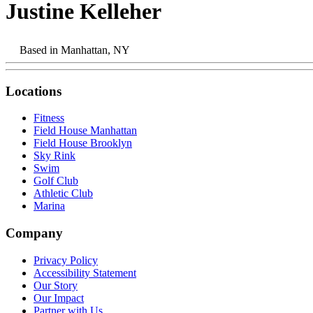
Justine Kelleher​​​​‌ ‍ ​‍​‍‌‍ ‌ ​‍‌‍‍‌‌‍‌ ‌‍‍‌‌‍ ‍​‍​‍​ ‍‍​‍​‍‌ ​ ‌‍​‌‌‍ ‍‌‍‍‌‌ ‌​‌ ‍‌​‍ ‍‌‍‍‌‌‍ ​‍​‍​‍ ​​‍​‍‌‍‍​‌ ​‍‌‍‌‌‌‍‌‍​‍​‍​ ‍‍​‍​‍‌‍‍​‌ ‌​‌ ‌​‌ ​​‌ ​ ​ ‍‍​‍ ​‍ ‌‍​ ‌‍‍​‌‍‌‌‌‍ ​‌ ​ ‌‍‌‌‌‍​‌‌ ​​‌‍‍‌‌‍‌‌‌ ​‍‌ ​ ​‍ ‍‌ ​ ‌‍​‌‌‍ ‍‌‍‍‌‌ ‌​‌ ‍‌​‍ ‍‌ ​ ‌ ‌​‌ ‌‌‌‍‌​‌‍‍‌‌‍ ​‍ ‌‍‍‌‌‍ ‍‌ ‌​‌‍‌‌‌‍ ‍‌ ‌​​‍ ‌‍‌‌‌‍‌​‌‍‍‌‌ ‌​​‍ ‌‍ ‌‌‍ ‌‍‌​‌‍‌‌​ ‌‌ ​​‌ ​‍‌‍‌‌‌ ​ ‌‍‌‌‌‍ ‍‌ ‌​‌‍​‌‌ ‌​‌‍‍‌‌‍ ‌‍ ‍​ ‍ ‌‍‍‌‌‍‌​​ ‌​ ‍‌​ ​​‌‍‌​​ ‌‍​ ‌‍‌‍​‍​ ‌​​ ‍‌​‍ ‌‌‍​‍​ ​‌​ ‌‌​ ‌ ​‍ ‌​ ‌​​ ‌‍‌‍‌​​ ‍​​‍ ‌‌‍​‍‌‍‌‌​ ‌ ​ ​​​‍ ‌​ ​​‌‍‌​‌‍​ ​ ‌‌​ ‍​​ ​‍​ ‍‌​ ​​​ ‌​​ ​​​ ​ ​ ​ ​ ‍ ‌ ‌​‌ ‍‌‌ ​​‌‍‌‌​ ‌‌‍​ ‌‍ ‌‍​‌‌‍​ ‌‍‍​​ ‍ ‌ ​​‌‍​‌‌ ‌​‌‍‍​​ ‌‌‍ ‍‌‍​‌‌‍ ‌‌‍‌‌​ ‌‍​‍‌‍​‌‌ ​ ‌‍‌‌‌‌‌‌‌ ​‍‌‍ ​​ ‌‌‍‍​‌ ‌​‌ ‌​‌ ​​‌ ​ ​‍‌‌​ ​ ‌​​‌​‍‌‌​ ​‍‌​‌‍​‍‌‌​ ​‍‌​‌‍‌‍​ ‌‍‍​‌‍‌‌‌‍ ​‌ ​ ‌‍‌‌‌‍​‌‌ ​​‌‍‍‌‌‍‌‌‌ ​‍‌ ​ ​‍ ‍‌ ​ ‌‍​‌‌‍ ‍‌‍‍‌‌ ‌​‌ ‍‌​‍ ‍‌ ​ ‌ ‌​‌ ‌‌‌‍‌​‌‍‍‌‌‍ ​‍‌‍‌‍‍‌‌‍‌​​ ‌​ ‍‌​ ​​‌‍‌​​ ‌‍​ ‌‍‌‍​‍​ ‌​​ ‍‌​‍ ‌‌‍​‍​ ​‌​ ‌‌​ ‌ ​‍ ‌​ ‌​​ ‌‍‌‍‌​​ ‍​​‍ ‌‌‍​‍‌‍‌‌​ ‌ ​ ​​​‍ ‌​ ​​‌‍‌​‌‍​ ​ ‌‌​ ‍​​ ​‍​ ‍‌​ ​​​ ‌​​ ​​​ ​ ​ ​ ​‍‌‍‌ ‌​‌ ‍‌‌ ​​‌‍‌‌​ ‌‌‍​ ‌‍ ‌‍​‌‌‍​ ‌‍‍​​‍‌‍‌ ​​‌‍​‌‌ ‌​‌‍‍​​ ‌‌‍ ‍‌‍​‌‌‍ ‌‌‍‌‌​‍‌‍‌ ​​‌‍‌‌‌ ​‍‌ ​ ‌ ​​‌‍‌‌‌‍​ ‌ ‌​‌‍‍‌‌ ‌‍‌‍‌‌​ ‌‌ ​​‌ ‌‌‌‍​‍‌‍ ​‌‍‍‌‌ ​ ‌‍‍​‌‍‌‌‌‍‌​​‍​‍‌ ‌
Based in
Manhattan, NY​​​​‌ ‍ ​‍​‍‌‍ ‌ ​‍‌‍‍‌‌‍‌ ‌‍‍‌‌‍ ‍​‍​‍​ ‍‍​‍​‍‌ ​ ‌‍​‌‌‍ ‍‌‍‍‌‌ ‌​‌ ‍‌​‍ ‍‌‍‍‌‌‍ ​‍​‍​‍ ​​‍​‍‌‍‍​‌ ​‍‌‍‌‌‌‍‌‍​‍​‍​ ‍‍​‍​‍‌‍‍​‌ ‌​‌ ‌​‌ ​​‌ ​ ​ ‍‍​‍ ​‍ ‌‍​ ‌‍‍​‌‍‌‌‌‍ ​‌ ​ ‌‍‌‌‌‍​‌‌ ​​‌‍‍‌‌‍‌‌‌ ​‍‌ ​ ​‍ ‍‌ ​ ‌‍​‌‌‍ ‍‌‍‍‌‌ ‌​‌ ‍‌​‍ ‍‌ ​ ‌ ‌​‌ ‌‌‌‍‌​‌‍‍‌‌‍ ​‍ ‌‍‍‌‌‍ ‍‌ ‌​‌‍‌‌‌‍ ‍‌ ‌​​‍ ‌‍‌‌‌‍‌​‌‍‍‌‌ ‌​​‍ ‌‍ ‌‌‍ ‌‍‌​‌‍‌‌​ ‌‌ ​​‌ ​‍‌‍‌‌‌ ​ ‌‍‌‌‌‍ ‍‌ ‌​‌‍​‌‌ ‌​‌‍‍‌‌‍ ‌‍ ‍​ ‍ ‌‍‍‌‌‍‌​​ ‌​ ‍‌​ ​​‌‍‌​​ ‌‍​ ‌‍‌‍​‍​ ‌​​ ‍‌​‍ ‌‌‍​‍​ ​‌​ ‌‌​ ‌ ​‍ ‌​ ‌​​ ‌‍‌‍‌​​ ‍​​‍ ‌‌‍​‍‌‍‌‌​ ‌ ​ ​​​‍ ‌​ ​​‌‍‌​‌‍​ ​ ‌‌​ ‍​​ ​‍​ ‍‌​ ​​​ ‌​​ ​​​ ​ ​ ​ ​ ‍ ‌ ‌​‌ ‍‌‌ ​​‌‍‌‌​ ‌‌‍​ ‌‍ ‌‍​‌‌‍​ ‌‍‍​​ ‍ ‌ ​​‌‍​‌‌ ‌​‌‍‍​​ ‌‌‍ ​‌‍ ‌‍​ ‌‍​‌‌ ‌​‌‍‍‌‌‍ ‌‍ ‍​ ‌‍​‍‌‍​‌‌ ​ ‌‍‌‌‌‌‌‌‌ ​‍‌‍ ​​ ‌‌‍‍​‌ ‌​‌ ‌​‌ ​​‌ ​ ​‍‌‌​ ​ ‌​​‌​‍‌‌​ ​‍‌​‌‍​‍‌‌​ ​‍‌​‌‍‌‍​ ‌‍‍​‌‍‌‌‌‍ ​‌ ​ ‌‍‌‌‌‍​‌‌ ​​‌‍‍‌‌‍‌‌‌ ​‍‌ ​ ​‍ ‍‌ ​ ‌‍​‌‌‍ ‍‌‍‍‌‌ ‌​‌ ‍‌​‍ ‍‌ ​ ‌ ‌​‌ ‌‌‌‍‌​‌‍‍‌‌‍ ​‍‌‍‌‍‍‌‌‍‌​​ ‌​ ‍‌​ ​​‌‍‌​​ ‌‍​ ‌‍‌‍​‍​ ‌​​ ‍‌​‍ ‌‌‍​‍​ ​‌​ ‌‌​ ‌ ​‍ ‌​ ‌​​ ‌‍‌‍‌​​ ‍​​‍ ‌‌‍​‍‌‍‌‌​ ‌ ​ ​​​‍ ‌​ ​​‌‍‌​‌‍​ ​ ‌‌​ ‍​​ ​‍​ ‍‌​ ​​​ ‌​​ ​​​ ​ ​ ​ ​‍‌‍‌ ‌​‌ ‍‌‌ ​​‌‍‌‌​ ‌‌‍​ ‌‍ ‌‍​‌‌‍​ ‌‍‍​​‍‌‍‌ ​​‌‍​‌‌ ‌​‌‍‍​​ ‌‌‍ ​‌‍ ‌‍​ ‌‍​‌‌ ‌​‌‍‍‌‌‍ ‌‍ ‍​‍‌‍‌ ​​‌‍‌‌‌ ​‍‌ ​ ‌ ​​‌‍‌‌‌‍​ ‌ ‌​‌‍‍‌‌ ‌‍‌‍‌‌​ ‌‌ ​​‌ ‌‌‌‍​‍‌‍ ​‌‍‍‌‌ ​ ‌‍‍​‌‍‌‌‌‍‌​​‍​‍‌ ‌
Locations​​​​‌ ‍ ​‍​‍‌‍ ‌ ​‍‌‍‍‌‌‍‌ ‌‍‍‌‌‍ ‍​‍​‍​ ‍‍​‍​‍‌ ​ ‌‍​‌‌‍ ‍‌‍‍‌‌ ‌​‌ ‍‌​‍ ‍‌‍‍‌‌‍ ​‍​‍​‍ ​​‍​‍‌‍‍​‌ ​‍‌‍‌‌‌‍‌‍​‍​‍​ ‍‍​‍​‍‌‍‍​‌ ‌​‌ ‌​‌ ​​‌ ​ ​ ‍‍​‍ ​‍ ‌‍​ ‌‍‍​‌‍‌‌‌‍ ​‌ ​ ‌‍‌‌‌‍​‌‌ ​​‌‍‍‌‌‍‌‌‌ ​‍‌ ​ ​‍ ‍‌ ​ ‌‍​‌‌‍ ‍‌‍‍‌‌ ‌​‌ ‍‌​‍ ‍‌ ​ ‌ ‌​‌ ‌‌‌‍‌​‌‍‍‌‌‍ ​‍ ‌‍‍‌‌‍ ‍‌ ‌​‌‍‌‌‌‍ ‍‌ ‌​​‍ ‌‍‌‌‌‍‌​‌‍‍‌‌ ‌​​‍ ‌‍ ‌‌‍ ‌‍‌​‌‍‌‌​ ‌‌ ​​‌ ​‍‌‍‌‌‌ ​ ‌‍‌‌‌‍ ‍‌ ‌​‌‍​‌‌ ‌​‌‍‍‌‌‍ ‌‍ ‍​ ‍ ‌‍‍‌‌‍‌​​ ‌‌‍‌‍‌‍ ‌‍ ‌ ‌​‌‍‌‌‌ ​‍​ ‍ ‌ ‌​‌ ‍‌‌ ​​‌‍‌‌​ ‌‌‍‌‍‌‍ ‌‍ ‌ ‌​‌‍‌‌‌ ​‍​ ‍ ‌ ​​‌‍​‌‌ ‌​‌‍‍​​ ‌‌‍​ ‌‍ ‌‍ ​‌ ‌‌‌‍ ‌‌‍ ‍‌ ​ ​‍‌‌​ ‌‌‌​​‍‌‌ ‌‍‍ ‌‍‌‌‌ ‍‌​‍‌‌​ ​ ‌​‌​​‍‌‌​ ​ ‌​‌​​‍‌‌​ ​‍​ ​‍‌‍‌‌‌‍​‍​ ​‍​ ‍​‌‍​ ​ ‌‌‌‍​ ‌‍​ ‌‍‌‌‌‍​‍‌‍​‌​ ​‌​‍‌‌​ ​‍​ ​‍​‍‌‌​ ‌‌‌​‌​​‍ ‍‌ ‌​‌‍‍‌‌ ‌​‌‍ ​‌‍‌‌​ ‌‍​‍‌‍​‌‌ ​ ‌‍‌‌‌‌‌‌‌ ​‍‌‍ ​​ ‌‌‍‍​‌ ‌​‌ ‌​‌ ​​‌ ​ ​‍‌‌​ ​ ‌​​‌​‍‌‌​ ​‍‌​‌‍​‍‌‌​ ​‍‌​‌‍‌‍​ ‌‍‍​‌‍‌‌‌‍ ​‌ ​ ‌‍‌‌‌‍​‌‌ ​​‌‍‍‌‌‍‌‌‌ ​‍‌ ​ ​‍ ‍‌ ​ ‌‍​‌‌‍ ‍‌‍‍‌‌ ‌​‌ ‍‌​‍ ‍‌ ​ ‌ ‌​‌ ‌‌‌‍‌​‌‍‍‌‌‍ ​‍‌‍‌‍‍‌‌‍‌​​ ‌‌‍‌‍‌‍ ‌‍ ‌ ‌​‌‍‌‌‌ ​‍​‍‌‍‌ ‌​‌ ‍‌‌ ​​‌‍‌‌​ ‌‌‍‌‍‌‍ ‌‍ ‌ ‌​‌‍‌‌‌ ​‍​‍‌‍‌ ​​‌‍​‌‌ ‌​‌‍‍​​ ‌‌‍​ ‌‍ ‌‍ ​‌ ‌‌‌‍ ‌‌‍ ‍‌ ​ ​‍‌‌​ ‌‌‌​​‍‌‌ ‌‍‍ ‌‍‌‌‌ ‍‌​‍‌‌​ ​ ‌​‌​​‍‌‌​ ​ ‌​‌​​‍‌‌​ ​‍​ ​‍‌‍‌‌‌‍​‍​ ​‍​ ‍​‌‍​ ​ ‌‌‌‍​ ‌‍​ ‌‍‌‌‌‍​‍‌‍​‌​ ​‌​‍‌‌​ ​‍​ ​‍​‍‌‌​ ‌‌‌​‌​​‍ ‍‌ ‌​‌‍‍‌‌ ‌​‌‍ ​‌‍‌‌​‍‌‍‌ ​​‌‍‌‌‌ ​‍‌ ​ ‌ ​​‌‍‌‌‌‍​ ‌ ‌​‌‍‍‌‌ ‌‍‌‍‌‌​ ‌‌ ​​‌ ‌‌‌‍​‍‌‍ ​‌‍‍‌‌ ​ ‌‍‍​‌‍‌‌‌‍‌​​‍​‍‌ ‌
Fitness​​​​‌ ‍ ​‍​‍‌‍ ‌ ​‍‌‍‍‌‌‍‌ ‌‍‍‌‌‍ ‍​‍​‍​ ‍‍​‍​‍‌ ​ ‌‍​‌‌‍ ‍‌‍‍‌‌ ‌​‌ ‍‌​‍ ‍‌‍‍‌‌‍ ​‍​‍​‍ ​​‍​‍‌‍‍​‌ ​‍‌‍‌‌‌‍‌‍​‍​‍​ ‍‍​‍​‍‌‍‍​‌ ‌​‌ ‌​‌ ​​‌ ​ ​ ‍‍​‍ ​‍ ‌‍​ ‌‍‍​‌‍‌‌‌‍ ​‌ ​ ‌‍‌‌‌‍​‌‌ ​​‌‍‍‌‌‍‌‌‌ ​‍‌ ​ ​‍ ‍‌ ​ ‌‍​‌‌‍ ‍‌‍‍‌‌ ‌​‌ ‍‌​‍ ‍‌ ​ ‌ ‌​‌ ‌‌‌‍‌​‌‍‍‌‌‍ ​‍ ‌‍‍‌‌‍ ‍‌ ‌​‌‍‌‌‌‍ ‍‌ ‌​​‍ ‌‍‌‌‌‍‌​‌‍‍‌‌ ‌​​‍ ‌‍ ‌‌‍ ‌‍‌​‌‍‌‌​ ‌‌ ​​‌ ​‍‌‍‌‌‌ ​ ‌‍‌‌‌‍ ‍‌ ‌​‌‍​‌‌ ‌​‌‍‍‌‌‍ ‌‍ ‍​ ‍ ‌‍‍‌‌‍‌​​ ‌‌‍‌‍‌‍ ‌‍ ‌ ‌​‌‍‌‌‌ ​‍​ ‍ ‌ ‌​‌ ‍‌‌ ​​‌‍‌‌​ ‌‌‍‌‍‌‍ ‌‍ ‌ ‌​‌‍‌‌‌ ​‍​ ‍ ‌ ​​‌‍​‌‌ ‌​‌‍‍​​ ‌‌‍​ ‌‍ ‌‍ ​‌ ‌‌‌‍ ‌‌‍ ‍‌ ​ ​‍‌‌​ ‌‌‌​​‍‌‌ ‌‍‍ ‌‍‌‌‌ ‍‌​‍‌‌​ ​ ‌​‌​​‍‌‌​ ​ ‌​‌​​‍‌‌​ ​‍​ ​‍‌‍‌‌‌‍​‍​ ​‍​ ‍​‌‍​ ​ ‌‌‌‍​ ‌‍​ ‌‍‌‌‌‍​‍‌‍​‌​ ​‌​‍‌‌​ ​‍​ ​‍​‍‌‌​ ‌‌‌​‌​​‍ ‍‌‍ ​‌‍‍‌‌‍ ‍‌‍‍ ‌ ​ ​‍‌‌​ ‌‌‌​​‍‌‌ ‌‍‍ ‌‍‌‌‌ ‍‌​‍‌‌​ ​ ‌​‌​​‍‌‌​ ​ ‌​‌​​‍‌‌​ ​‍​ ​‍​ ​‍​ ​ ​ ​ ‌‍​ ‌‍‌‌​ ‍​​ ‌‍​ ​‌​ ‌​‌‍​‌‌‍​ ​ ‍‌​‍‌‌​ ​‍​ ​‍​‍‌‌​ ‌‌‌​‌​​‍ ‍‌‍ ‍‌‍​‌‌‍ ‌‌‍‌‌​ ‌‍​‍‌‍​‌‌ ​ ‌‍‌‌‌‌‌‌‌ ​‍‌‍ ​​ ‌‌‍‍​‌ ‌​‌ ‌​‌ ​​‌ ​ ​‍‌‌​ ​ ‌​​‌​‍‌‌​ ​‍‌​‌‍​‍‌‌​ ​‍‌​‌‍‌‍​ ‌‍‍​‌‍‌‌‌‍ ​‌ ​ ‌‍‌‌‌‍​‌‌ ​​‌‍‍‌‌‍‌‌‌ ​‍‌ ​ ​‍ ‍‌ ​ ‌‍​‌‌‍ ‍‌‍‍‌‌ ‌​‌ ‍‌​‍ ‍‌ ​ ‌ ‌​‌ ‌‌‌‍‌​‌‍‍‌‌‍ ​‍‌‍‌‍‍‌‌‍‌​​ ‌‌‍‌‍‌‍ ‌‍ ‌ ‌​‌‍‌‌‌ ​‍​‍‌‍‌ ‌​‌ ‍‌‌ ​​‌‍‌‌​ ‌‌‍‌‍‌‍ ‌‍ ‌ ‌​‌‍‌‌‌ ​‍​‍‌‍‌ ​​‌‍​‌‌ ‌​‌‍‍​​ ‌‌‍​ ‌‍ ‌‍ ​‌ ‌‌‌‍ ‌‌‍ ‍‌ ​ ​‍‌‌​ ‌‌‌​​‍‌‌ ‌‍‍ ‌‍‌‌‌ ‍‌​‍‌‌​ ​ ‌​‌​​‍‌‌​ ​ ‌​‌​​‍‌‌​ ​‍​ ​‍‌‍‌‌‌‍​‍​ ​‍​ ‍​‌‍​ ​ ‌‌‌‍​ ‌‍​ ‌‍‌‌‌‍​‍‌‍​‌​ ​‌​‍‌‌​ ​‍​ ​‍​‍‌‌​ ‌‌‌​‌​​‍ ‍‌‍ ​‌‍‍‌‌‍ ‍‌‍‍ ‌ ​ ​‍‌‌​ ‌‌‌​​‍‌‌ ‌‍‍ ‌‍‌‌‌ ‍‌​‍‌‌​ ​ ‌​‌​​‍‌‌​ ​ ‌​‌​​‍‌‌​ ​‍​ ​‍​ ​‍​ ​ ​ ​ ‌‍​ ‌‍‌‌​ ‍​​ ‌‍​ ​‌​ ‌​‌‍​‌‌‍​ ​ ‍‌​‍‌‌​ ​‍​ ​‍​‍‌‌​ ‌‌‌​‌​​‍ ‍‌‍ ‍‌‍​‌‌‍ ‌‌‍‌‌​‍‌‍‌ ​​‌‍‌‌‌ ​‍‌ ​ ‌ ​​‌‍‌‌‌‍​ ‌ ‌​‌‍‍‌‌ ‌‍‌‍‌‌​ ‌‌ ​​‌ ‌‌‌‍​‍‌‍ ​‌‍‍‌‌ ​ ‌‍‍​‌‍‌‌‌‍‌​​‍​‍‌ ‌
Field House Manhattan​​​​‌ ‍ ​‍​‍‌‍ ‌ ​‍‌‍‍‌‌‍‌ ‌‍‍‌‌‍ ‍​‍​‍​ ‍‍​‍​‍‌ ​ ‌‍​‌‌‍ ‍‌‍‍‌‌ ‌​‌ ‍‌​‍ ‍‌‍‍‌‌‍ ​‍​‍​‍ ​​‍​‍‌‍‍​‌ ​‍‌‍‌‌‌‍‌‍​‍​‍​ ‍‍​‍​‍‌‍‍​‌ ‌​‌ ‌​‌ ​​‌ ​ ​ ‍‍​‍ ​‍ ‌‍​ ‌‍‍​‌‍‌‌‌‍ ​‌ ​ ‌‍‌‌‌‍​‌‌ ​​‌‍‍‌‌‍‌‌‌ ​‍‌ ​ ​‍ ‍‌ ​ ‌‍​‌‌‍ ‍‌‍‍‌‌ ‌​‌ ‍‌​‍ ‍‌ ​ ‌ ‌​‌ ‌‌‌‍‌​‌‍‍‌‌‍ ​‍ ‌‍‍‌‌‍ ‍‌ ‌​‌‍‌‌‌‍ ‍‌ ‌​​‍ ‌‍‌‌‌‍‌​‌‍‍‌‌ ‌​​‍ ‌‍ ‌‌‍ ‌‍‌​‌‍‌‌​ ‌‌ ​​‌ ​‍‌‍‌‌‌ ​ ‌‍‌‌‌‍ ‍‌ ‌​‌‍​‌‌ ‌​‌‍‍‌‌‍ ‌‍ ‍​ ‍ ‌‍‍‌‌‍‌​​ ‌‌‍‌‍‌‍ ‌‍ ‌ ‌​‌‍‌‌‌ ​‍​ ‍ ‌ ‌​‌ ‍‌‌ ​​‌‍‌‌​ ‌‌‍‌‍‌‍ ‌‍ ‌ ‌​‌‍‌‌‌ ​‍​ ‍ ‌ ​​‌‍​‌‌ ‌​‌‍‍​​ ‌‌‍​ ‌‍ ‌‍ ​‌ ‌‌‌‍ ‌‌‍ ‍‌ ​ ​‍‌‌​ ‌‌‌​​‍‌‌ ‌‍‍ ‌‍‌‌‌ ‍‌​‍‌‌​ ​ ‌​‌​​‍‌‌​ ​ ‌​‌​​‍‌‌​ ​‍​ ​‍‌‍‌‌‌‍​‍​ ​‍​ ‍​‌‍​ ​ ‌‌‌‍​ ‌‍​ ‌‍‌‌‌‍​‍‌‍​‌​ ​‌​‍‌‌​ ​‍​ ​‍​‍‌‌​ ‌‌‌​‌​​‍ ‍‌‍ ​‌‍‍‌‌‍ ‍‌‍‍ ‌ ​ ​‍‌‌​ ‌‌‌​​‍‌‌ ‌‍‍ ‌‍‌‌‌ ‍‌​‍‌‌​ ​ ‌​‌​​‍‌‌​ ​ ‌​‌​​‍‌‌​ ​‍​ ​‍​ ​‌​ ​ ​ ​‌‌‍​‍​ ​​​ ​‌‌‍​‌​ ‌ ​ ​‍​ ​‍​ ‌‍​ ‌​​‍‌‌​ ​‍​ ​‍​‍‌‌​ ‌‌‌​‌​​‍ ‍‌‍ ‍‌‍​‌‌‍ ‌‌‍‌‌​ ‌‍​‍‌‍​‌‌ ​ ‌‍‌‌‌‌‌‌‌ ​‍‌‍ ​​ ‌‌‍‍​‌ ‌​‌ ‌​‌ ​​‌ ​ ​‍‌‌​ ​ ‌​​‌​‍‌‌​ ​‍‌​‌‍​‍‌‌​ ​‍‌​‌‍‌‍​ ‌‍‍​‌‍‌‌‌‍ ​‌ ​ ‌‍‌‌‌‍​‌‌ ​​‌‍‍‌‌‍‌‌‌ ​‍‌ ​ ​‍ ‍‌ ​ ‌‍​‌‌‍ ‍‌‍‍‌‌ ‌​‌ ‍‌​‍ ‍‌ ​ ‌ ‌​‌ ‌‌‌‍‌​‌‍‍‌‌‍ ​‍‌‍‌‍‍‌‌‍‌​​ ‌‌‍‌‍‌‍ ‌‍ ‌ ‌​‌‍‌‌‌ ​‍​‍‌‍‌ ‌​‌ ‍‌‌ ​​‌‍‌‌​ ‌‌‍‌‍‌‍ ‌‍ ‌ ‌​‌‍‌‌‌ ​‍​‍‌‍‌ ​​‌‍​‌‌ ‌​‌‍‍​​ ‌‌‍​ ‌‍ ‌‍ ​‌ ‌‌‌‍ ‌‌‍ ‍‌ ​ ​‍‌‌​ ‌‌‌​​‍‌‌ ‌‍‍ ‌‍‌‌‌ ‍‌​‍‌‌​ ​ ‌​‌​​‍‌‌​ ​ ‌​‌​​‍‌‌​ ​‍​ ​‍‌‍‌‌‌‍​‍​ ​‍​ ‍​‌‍​ ​ ‌‌‌‍​ ‌‍​ ‌‍‌‌‌‍​‍‌‍​‌​ ​‌​‍‌‌​ ​‍​ ​‍​‍‌‌​ ‌‌‌​‌​​‍ ‍‌‍ ​‌‍‍‌‌‍ ‍‌‍‍ ‌ ​ ​‍‌‌​ ‌‌‌​​‍‌‌ ‌‍‍ ‌‍‌‌‌ ‍‌​‍‌‌​ ​ ‌​‌​​‍‌‌​ ​ ‌​‌​​‍‌‌​ ​‍​ ​‍​ ​‌​ ​ ​ ​‌‌‍​‍​ ​​​ ​‌‌‍​‌​ ‌ ​ ​‍​ ​‍​ ‌‍​ ‌​​‍‌‌​ ​‍​ ​‍​‍‌‌​ ‌‌‌​‌​​‍ ‍‌‍ ‍‌‍​‌‌‍ ‌‌‍‌‌​‍‌‍‌ ​​‌‍‌‌‌ ​‍‌ ​ ‌ ​​‌‍‌‌‌‍​ ‌ ‌​‌‍‍‌‌ ‌‍‌‍‌‌​ ‌‌ ​​‌ ‌‌‌‍​‍‌‍ ​‌‍‍‌‌ ​ ‌‍‍​‌‍‌‌‌‍‌​​‍​‍‌ ‌
Field House Brooklyn​​​​‌ ‍ ​‍​‍‌‍ ‌ ​‍‌‍‍‌‌‍‌ ‌‍‍‌‌‍ ‍​‍​‍​ ‍‍​‍​‍‌ ​ ‌‍​‌‌‍ ‍‌‍‍‌‌ ‌​‌ ‍‌​‍ ‍‌‍‍‌‌‍ ​‍​‍​‍ ​​‍​‍‌‍‍​‌ ​‍‌‍‌‌‌‍‌‍​‍​‍​ ‍‍​‍​‍‌‍‍​‌ ‌​‌ ‌​‌ ​​‌ ​ ​ ‍‍​‍ ​‍ ‌‍​ ‌‍‍​‌‍‌‌‌‍ ​‌ ​ ‌‍‌‌‌‍​‌‌ ​​‌‍‍‌‌‍‌‌‌ ​‍‌ ​ ​‍ ‍‌ ​ ‌‍​‌‌‍ ‍‌‍‍‌‌ ‌​‌ ‍‌​‍ ‍‌ ​ ‌ ‌​‌ ‌‌‌‍‌​‌‍‍‌‌‍ ​‍ ‌‍‍‌‌‍ ‍‌ ‌​‌‍‌‌‌‍ ‍‌ ‌​​‍ ‌‍‌‌‌‍‌​‌‍‍‌‌ ‌​​‍ ‌‍ ‌‌‍ ‌‍‌​‌‍‌‌​ ‌‌ ​​‌ ​‍‌‍‌‌‌ ​ ‌‍‌‌‌‍ ‍‌ ‌​‌‍​‌‌ ‌​‌‍‍‌‌‍ ‌‍ ‍​ ‍ ‌‍‍‌‌‍‌​​ ‌‌‍‌‍‌‍ ‌‍ ‌ ‌​‌‍‌‌‌ ​‍​ ‍ ‌ ‌​‌ ‍‌‌ ​​‌‍‌‌​ ‌‌‍‌‍‌‍ ‌‍ ‌ ‌​‌‍‌‌‌ ​‍​ ‍ ‌ ​​‌‍​‌‌ ‌​‌‍‍​​ ‌‌‍​ ‌‍ ‌‍ ​‌ ‌‌‌‍ ‌‌‍ ‍‌ ​ ​‍‌‌​ ‌‌‌​​‍‌‌ ‌‍‍ ‌‍‌‌‌ ‍‌​‍‌‌​ ​ ‌​‌​​‍‌‌​ ​ ‌​‌​​‍‌‌​ ​‍​ ​‍‌‍‌‌‌‍​‍​ ​‍​ ‍​‌‍​ ​ ‌‌‌‍​ ‌‍​ ‌‍‌‌‌‍​‍‌‍​‌​ ​‌​‍‌‌​ ​‍​ ​‍​‍‌‌​ ‌‌‌​‌​​‍ ‍‌‍ ​‌‍‍‌‌‍ ‍‌‍‍ ‌ ​ ​‍‌‌​ ‌‌‌​​‍‌‌ ‌‍‍ ‌‍‌‌‌ ‍‌​‍‌‌​ ​ ‌​‌​​‍‌‌​ ​ ‌​‌​​‍‌‌​ ​‍​ ​‍​ ‌‍​ ‍​​ ‌ ‌‍‌​​ ​‌​ ​‍​ ‌‌​ ‌‍​ ​‍​ ​‌‌‍​ ​ ​‌​‍‌‌​ ​‍​ ​‍​‍‌‌​ ‌‌‌​‌​​‍ ‍‌‍ ‍‌‍​‌‌‍ ‌‌‍‌‌​ ‌‍​‍‌‍​‌‌ ​ ‌‍‌‌‌‌‌‌‌ ​‍‌‍ ​​ ‌‌‍‍​‌ ‌​‌ ‌​‌ ​​‌ ​ ​‍‌‌​ ​ ‌​​‌​‍‌‌​ ​‍‌​‌‍​‍‌‌​ ​‍‌​‌‍‌‍​ ‌‍‍​‌‍‌‌‌‍ ​‌ ​ ‌‍‌‌‌‍​‌‌ ​​‌‍‍‌‌‍‌‌‌ ​‍‌ ​ ​‍ ‍‌ ​ ‌‍​‌‌‍ ‍‌‍‍‌‌ ‌​‌ ‍‌​‍ ‍‌ ​ ‌ ‌​‌ ‌‌‌‍‌​‌‍‍‌‌‍ ​‍‌‍‌‍‍‌‌‍‌​​ ‌‌‍‌‍‌‍ ‌‍ ‌ ‌​‌‍‌‌‌ ​‍​‍‌‍‌ ‌​‌ ‍‌‌ ​​‌‍‌‌​ ‌‌‍‌‍‌‍ ‌‍ ‌ ‌​‌‍‌‌‌ ​‍​‍‌‍‌ ​​‌‍​‌‌ ‌​‌‍‍​​ ‌‌‍​ ‌‍ ‌‍ ​‌ ‌‌‌‍ ‌‌‍ ‍‌ ​ ​‍‌‌​ ‌‌‌​​‍‌‌ ‌‍‍ ‌‍‌‌‌ ‍‌​‍‌‌​ ​ ‌​‌​​‍‌‌​ ​ ‌​‌​​‍‌‌​ ​‍​ ​‍‌‍‌‌‌‍​‍​ ​‍​ ‍​‌‍​ ​ ‌‌‌‍​ ‌‍​ ‌‍‌‌‌‍​‍‌‍​‌​ ​‌​‍‌‌​ ​‍​ ​‍​‍‌‌​ ‌‌‌​‌​​‍ ‍‌‍ ​‌‍‍‌‌‍ ‍‌‍‍ ‌ ​ ​‍‌‌​ ‌‌‌​​‍‌‌ ‌‍‍ ‌‍‌‌‌ ‍‌​‍‌‌​ ​ ‌​‌​​‍‌‌​ ​ ‌​‌​​‍‌‌​ ​‍​ ​‍​ ‌‍​ ‍​​ ‌ ‌‍‌​​ ​‌​ ​‍​ ‌‌​ ‌‍​ ​‍​ ​‌‌‍​ ​ ​‌​‍‌‌​ ​‍​ ​‍​‍‌‌​ ‌‌‌​‌​​‍ ‍‌‍ ‍‌‍​‌‌‍ ‌‌‍‌‌​‍‌‍‌ ​​‌‍‌‌‌ ​‍‌ ​ ‌ ​​‌‍‌‌‌‍​ ‌ ‌​‌‍‍‌‌ ‌‍‌‍‌‌​ ‌‌ ​​‌ ‌‌‌‍​‍‌‍ ​‌‍‍‌‌ ​ ‌‍‍​‌‍‌‌‌‍‌​​‍​‍‌ ‌
Sky Rink​​​​‌ ‍ ​‍​‍‌‍ ‌ ​‍‌‍‍‌‌‍‌ ‌‍‍‌‌‍ ‍​‍​‍​ ‍‍​‍​‍‌ ​ ‌‍​‌‌‍ ‍‌‍‍‌‌ ‌​‌ ‍‌​‍ ‍‌‍‍‌‌‍ ​‍​‍​‍ ​​‍​‍‌‍‍​‌ ​‍‌‍‌‌‌‍‌‍​‍​‍​ ‍‍​‍​‍‌‍‍​‌ ‌​‌ ‌​‌ ​​‌ ​ ​ ‍‍​‍ ​‍ ‌‍​ ‌‍‍​‌‍‌‌‌‍ ​‌ ​ ‌‍‌‌‌‍​‌‌ ​​‌‍‍‌‌‍‌‌‌ ​‍‌ ​ ​‍ ‍‌ ​ ‌‍​‌‌‍ ‍‌‍‍‌‌ ‌​‌ ‍‌​‍ ‍‌ ​ ‌ ‌​‌ ‌‌‌‍‌​‌‍‍‌‌‍ ​‍ ‌‍‍‌‌‍ ‍‌ ‌​‌‍‌‌‌‍ ‍‌ ‌​​‍ ‌‍‌‌‌‍‌​‌‍‍‌‌ ‌​​‍ ‌‍ ‌‌‍ ‌‍‌​‌‍‌‌​ ‌‌ ​​‌ ​‍‌‍‌‌‌ ​ ‌‍‌‌‌‍ ‍‌ ‌​‌‍​‌‌ ‌​‌‍‍‌‌‍ ‌‍ ‍​ ‍ ‌‍‍‌‌‍‌​​ ‌‌‍‌‍‌‍ ‌‍ ‌ ‌​‌‍‌‌‌ ​‍​ ‍ ‌ ‌​‌ ‍‌‌ ​​‌‍‌‌​ ‌‌‍‌‍‌‍ ‌‍ ‌ ‌​‌‍‌‌‌ ​‍​ ‍ ‌ ​​‌‍​‌‌ ‌​‌‍‍​​ ‌‌‍​ ‌‍ ‌‍ ​‌ ‌‌‌‍ ‌‌‍ ‍‌ ​ ​‍‌‌​ ‌‌‌​​‍‌‌ ‌‍‍ ‌‍‌‌‌ ‍‌​‍‌‌​ ​ ‌​‌​​‍‌‌​ ​ ‌​‌​​‍‌‌​ ​‍​ ​‍‌‍‌‌‌‍​‍​ ​‍​ ‍​‌‍​ ​ ‌‌‌‍​ ‌‍​ ‌‍‌‌‌‍​‍‌‍​‌​ ​‌​‍‌‌​ ​‍​ ​‍​‍‌‌​ ‌‌‌​‌​​‍ ‍‌‍ ​‌‍‍‌‌‍ ‍‌‍‍ ‌ ​ ​‍‌‌​ ‌‌‌​​‍‌‌ ‌‍‍ ‌‍‌‌‌ ‍‌​‍‌‌​ ​ ‌​‌​​‍‌‌​ ​ ‌​‌​​‍‌‌​ ​‍​ ​‍​ ‌​​ ‌ ‌‍‌‍‌‍‌‍​ ​​​ ‌‍​ ‌‌​ ‌​‌‍‌​‌‍‌​​ ​‌‌‍​‍​‍‌‌​ ​‍​ ​‍​‍‌‌​ ‌‌‌​‌​​‍ ‍‌‍ ‍‌‍​‌‌‍ ‌‌‍‌‌​ ‌‍​‍‌‍​‌‌ ​ ‌‍‌‌‌‌‌‌‌ ​‍‌‍ ​​ ‌‌‍‍​‌ ‌​‌ ‌​‌ ​​‌ ​ ​‍‌‌​ ​ ‌​​‌​‍‌‌​ ​‍‌​‌‍​‍‌‌​ ​‍‌​‌‍‌‍​ ‌‍‍​‌‍‌‌‌‍ ​‌ ​ ‌‍‌‌‌‍​‌‌ ​​‌‍‍‌‌‍‌‌‌ ​‍‌ ​ ​‍ ‍‌ ​ ‌‍​‌‌‍ ‍‌‍‍‌‌ ‌​‌ ‍‌​‍ ‍‌ ​ ‌ ‌​‌ ‌‌‌‍‌​‌‍‍‌‌‍ ​‍‌‍‌‍‍‌‌‍‌​​ ‌‌‍‌‍‌‍ ‌‍ ‌ ‌​‌‍‌‌‌ ​‍​‍‌‍‌ ‌​‌ ‍‌‌ ​​‌‍‌‌​ ‌‌‍‌‍‌‍ ‌‍ ‌ ‌​‌‍‌‌‌ ​‍​‍‌‍‌ ​​‌‍​‌‌ ‌​‌‍‍​​ ‌‌‍​ ‌‍ ‌‍ ​‌ ‌‌‌‍ ‌‌‍ ‍‌ ​ ​‍‌‌​ ‌‌‌​​‍‌‌ ‌‍‍ ‌‍‌‌‌ ‍‌​‍‌‌​ ​ ‌​‌​​‍‌‌​ ​ ‌​‌​​‍‌‌​ ​‍​ ​‍‌‍‌‌‌‍​‍​ ​‍​ ‍​‌‍​ ​ ‌‌‌‍​ ‌‍​ ‌‍‌‌‌‍​‍‌‍​‌​ ​‌​‍‌‌​ ​‍​ ​‍​‍‌‌​ ‌‌‌​‌​​‍ ‍‌‍ ​‌‍‍‌‌‍ ‍‌‍‍ ‌ ​ ​‍‌‌​ ‌‌‌​​‍‌‌ ‌‍‍ ‌‍‌‌‌ ‍‌​‍‌‌​ ​ ‌​‌​​‍‌‌​ ​ ‌​‌​​‍‌‌​ ​‍​ ​‍​ ‌​​ ‌ ‌‍‌‍‌‍‌‍​ ​​​ ‌‍​ ‌‌​ ‌​‌‍‌​‌‍‌​​ ​‌‌‍​‍​‍‌‌​ ​‍​ ​‍​‍‌‌​ ‌‌‌​‌​​‍ ‍‌‍ ‍‌‍​‌‌‍ ‌‌‍‌‌​‍‌‍‌ ​​‌‍‌‌‌ ​‍‌ ​ ‌ ​​‌‍‌‌‌‍​ ‌ ‌​‌‍‍‌‌ ‌‍‌‍‌‌​ ‌‌ ​​‌ ‌‌‌‍​‍‌‍ ​‌‍‍‌‌ ​ ‌‍‍​‌‍‌‌‌‍‌​​‍​‍‌ ‌
Swim​​​​‌ ‍ ​‍​‍‌‍ ‌ ​‍‌‍‍‌‌‍‌ ‌‍‍‌‌‍ ‍​‍​‍​ ‍‍​‍​‍‌ ​ ‌‍​‌‌‍ ‍‌‍‍‌‌ ‌​‌ ‍‌​‍ ‍‌‍‍‌‌‍ ​‍​‍​‍ ​​‍​‍‌‍‍​‌ ​‍‌‍‌‌‌‍‌‍​‍​‍​ ‍‍​‍​‍‌‍‍​‌ ‌​‌ ‌​‌ ​​‌ ​ ​ ‍‍​‍ ​‍ ‌‍​ ‌‍‍​‌‍‌‌‌‍ ​‌ ​ ‌‍‌‌‌‍​‌‌ ​​‌‍‍‌‌‍‌‌‌ ​‍‌ ​ ​‍ ‍‌ ​ ‌‍​‌‌‍ ‍‌‍‍‌‌ ‌​‌ ‍‌​‍ ‍‌ ​ ‌ ‌​‌ ‌‌‌‍‌​‌‍‍‌‌‍ ​‍ ‌‍‍‌‌‍ ‍‌ ‌​‌‍‌‌‌‍ ‍‌ ‌​​‍ ‌‍‌‌‌‍‌​‌‍‍‌‌ ‌​​‍ ‌‍ ‌‌‍ ‌‍‌​‌‍‌‌​ ‌‌ ​​‌ ​‍‌‍‌‌‌ ​ ‌‍‌‌‌‍ ‍‌ ‌​‌‍​‌‌ ‌​‌‍‍‌‌‍ ‌‍ ‍​ ‍ ‌‍‍‌‌‍‌​​ ‌‌‍‌‍‌‍ ‌‍ ‌ ‌​‌‍‌‌‌ ​‍​ ‍ ‌ ‌​‌ ‍‌‌ ​​‌‍‌‌​ ‌‌‍‌‍‌‍ ‌‍ ‌ ‌​‌‍‌‌‌ ​‍​ ‍ ‌ ​​‌‍​‌‌ ‌​‌‍‍​​ ‌‌‍​ ‌‍ ‌‍ ​‌ ‌‌‌‍ ‌‌‍ ‍‌ ​ ​‍‌‌​ ‌‌‌​​‍‌‌ ‌‍‍ ‌‍‌‌‌ ‍‌​‍‌‌​ ​ ‌​‌​​‍‌‌​ ​ ‌​‌​​‍‌‌​ ​‍​ ​‍‌‍‌‌‌‍​‍​ ​‍​ ‍​‌‍​ ​ ‌‌‌‍​ ‌‍​ ‌‍‌‌‌‍​‍‌‍​‌​ ​‌​‍‌‌​ ​‍​ ​‍​‍‌‌​ ‌‌‌​‌​​‍ ‍‌‍ ​‌‍‍‌‌‍ ‍‌‍‍ ‌ ​ ​‍‌‌​ ‌‌‌​​‍‌‌ ‌‍‍ ‌‍‌‌‌ ‍‌​‍‌‌​ ​ ‌​‌​​‍‌‌​ ​ ‌​‌​​‍‌‌​ ​‍​ ​‍‌‍‌‍‌‍‌‍​ ​​​ ‌‌​ ‌‌​ ‌​​ ​‍‌‍​ ​ ​‌​ ​ ‌‍​ ‌‍​‌‌‍​ ‌‍‌‌​ ‌‍​ ​‌​ ​ ‌‍​ ‌‍​‍​ ‌​​ ‍​‌‍‌​​ ‍​​ ‌‍​ ‌‌‌‍​‍​ ‌​​ ‌​​ ​‌​ ‍‌​ ‍‌‌‍​ ​‍‌‌​ ​‍​ ​‍​‍‌‌​ ‌‌‌​‌​​‍ ‍‌‍ ‍‌‍​‌‌‍ ‌‌‍‌‌​ ‌‍​‍‌‍​‌‌ ​ ‌‍‌‌‌‌‌‌‌ ​‍‌‍ ​​ ‌‌‍‍​‌ ‌​‌ ‌​‌ ​​‌ ​ ​‍‌‌​ ​ ‌​​‌​‍‌‌​ ​‍‌​‌‍​‍‌‌​ ​‍‌​‌‍‌‍​ ‌‍‍​‌‍‌‌‌‍ ​‌ ​ ‌‍‌‌‌‍​‌‌ ​​‌‍‍‌‌‍‌‌‌ ​‍‌ ​ ​‍ ‍‌ ​ ‌‍​‌‌‍ ‍‌‍‍‌‌ ‌​‌ ‍‌​‍ ‍‌ ​ ‌ ‌​‌ ‌‌‌‍‌​‌‍‍‌‌‍ ​‍‌‍‌‍‍‌‌‍‌​​ ‌‌‍‌‍‌‍ ‌‍ ‌ ‌​‌‍‌‌‌ ​‍​‍‌‍‌ ‌​‌ ‍‌‌ ​​‌‍‌‌​ ‌‌‍‌‍‌‍ ‌‍ ‌ ‌​‌‍‌‌‌ ​‍​‍‌‍‌ ​​‌‍​‌‌ ‌​‌‍‍​​ ‌‌‍​ ‌‍ ‌‍ ​‌ ‌‌‌‍ ‌‌‍ ‍‌ ​ ​‍‌‌​ ‌‌‌​​‍‌‌ ‌‍‍ ‌‍‌‌‌ ‍‌​‍‌‌​ ​ ‌​‌​​‍‌‌​ ​ ‌​‌​​‍‌‌​ ​‍​ ​‍‌‍‌‌‌‍​‍​ ​‍​ ‍​‌‍​ ​ ‌‌‌‍​ ‌‍​ ‌‍‌‌‌‍​‍‌‍​‌​ ​‌​‍‌‌​ ​‍​ ​‍​‍‌‌​ ‌‌‌​‌​​‍ ‍‌‍ ​‌‍‍‌‌‍ ‍‌‍‍ ‌ ​ ​‍‌‌​ ‌‌‌​​‍‌‌ ‌‍‍ ‌‍‌‌‌ ‍‌​‍‌‌​ ​ ‌​‌​​‍‌‌​ ​ ‌​‌​​‍‌‌​ ​‍​ ​‍‌‍‌‍‌‍‌‍​ ​​​ ‌‌​ ‌‌​ ‌​​ ​‍‌‍​ ​ ​‌​ ​ ‌‍​ ‌‍​‌‌‍​ ‌‍‌‌​ ‌‍​ ​‌​ ​ ‌‍​ ‌‍​‍​ ‌​​ ‍​‌‍‌​​ ‍​​ ‌‍​ ‌‌‌‍​‍​ ‌​​ ‌​​ ​‌​ ‍‌​ ‍‌‌‍​ ​‍‌‌​ ​‍​ ​‍​‍‌‌​ ‌‌‌​‌​​‍ ‍‌‍ ‍‌‍​‌‌‍ ‌‌‍‌‌​‍‌‍‌ ​​‌‍‌‌‌ ​‍‌ ​ ‌ ​​‌‍‌‌‌‍​ ‌ ‌​‌‍‍‌‌ ‌‍‌‍‌‌​ ‌‌ ​​‌ ‌‌‌‍​‍‌‍ ​‌‍‍‌‌ ​ ‌‍‍​‌‍‌‌‌‍‌​​‍​‍‌ ‌
Golf Club​​​​‌ ‍ ​‍​‍‌‍ ‌ ​‍‌‍‍‌‌‍‌ ‌‍‍‌‌‍ ‍​‍​‍​ ‍‍​‍​‍‌ ​ ‌‍​‌‌‍ ‍‌‍‍‌‌ ‌​‌ ‍‌​‍ ‍‌‍‍‌‌‍ ​‍​‍​‍ ​​‍​‍‌‍‍​‌ ​‍‌‍‌‌‌‍‌‍​‍​‍​ ‍‍​‍​‍‌‍‍​‌ ‌​‌ ‌​‌ ​​‌ ​ ​ ‍‍​‍ ​‍ ‌‍​ ‌‍‍​‌‍‌‌‌‍ ​‌ ​ ‌‍‌‌‌‍​‌‌ ​​‌‍‍‌‌‍‌‌‌ ​‍‌ ​ ​‍ ‍‌ ​ ‌‍​‌‌‍ ‍‌‍‍‌‌ ‌​‌ ‍‌​‍ ‍‌ ​ ‌ ‌​‌ ‌‌‌‍‌​‌‍‍‌‌‍ ​‍ ‌‍‍‌‌‍ ‍‌ ‌​‌‍‌‌‌‍ ‍‌ ‌​​‍ ‌‍‌‌‌‍‌​‌‍‍‌‌ ‌​​‍ ‌‍ ‌‌‍ ‌‍‌​‌‍‌‌​ ‌‌ ​​‌ ​‍‌‍‌‌‌ ​ ‌‍‌‌‌‍ ‍‌ ‌​‌‍​‌‌ ‌​‌‍‍‌‌‍ ‌‍ ‍​ ‍ ‌‍‍‌‌‍‌​​ ‌‌‍‌‍‌‍ ‌‍ ‌ ‌​‌‍‌‌‌ ​‍​ ‍ ‌ ‌​‌ ‍‌‌ ​​‌‍‌‌​ ‌‌‍‌‍‌‍ ‌‍ ‌ ‌​‌‍‌‌‌ ​‍​ ‍ ‌ ​​‌‍​‌‌ ‌​‌‍‍​​ ‌‌‍​ ‌‍ ‌‍ ​‌ ‌‌‌‍ ‌‌‍ ‍‌ ​ ​‍‌‌​ ‌‌‌​​‍‌‌ ‌‍‍ ‌‍‌‌‌ ‍‌​‍‌‌​ ​ ‌​‌​​‍‌‌​ ​ ‌​‌​​‍‌‌​ ​‍​ ​‍‌‍‌‌‌‍​‍​ ​‍​ ‍​‌‍​ ​ ‌‌‌‍​ ‌‍​ ‌‍‌‌‌‍​‍‌‍​‌​ ​‌​‍‌‌​ ​‍​ ​‍​‍‌‌​ ‌‌‌​‌​​‍ ‍‌‍ ​‌‍‍‌‌‍ ‍‌‍‍ ‌ ​ ​‍‌‌​ ‌‌‌​​‍‌‌ ‌‍‍ ‌‍‌‌‌ ‍‌​‍‌‌​ ​ ‌​‌​​‍‌‌​ ​ ‌​‌​​‍‌‌​ ​‍​ ​‍​ ‌​‌‍‌‌​ ‌‍‌‍‌​​ ​‍​ ‌‍​ ​‍‌‍‌‍‌‍​‌‌‍​ ‌‍​ ‌‍​ ​‍‌‌​ ​‍​ ​‍​‍‌‌​ ‌‌‌​‌​​‍ ‍‌‍ ‍‌‍​‌‌‍ ‌‌‍‌‌​ ‌‍​‍‌‍​‌‌ ​ ‌‍‌‌‌‌‌‌‌ ​‍‌‍ ​​ ‌‌‍‍​‌ ‌​‌ ‌​‌ ​​‌ ​ ​‍‌‌​ ​ ‌​​‌​‍‌‌​ ​‍‌​‌‍​‍‌‌​ ​‍‌​‌‍‌‍​ ‌‍‍​‌‍‌‌‌‍ ​‌ ​ ‌‍‌‌‌‍​‌‌ ​​‌‍‍‌‌‍‌‌‌ ​‍‌ ​ ​‍ ‍‌ ​ ‌‍​‌‌‍ ‍‌‍‍‌‌ ‌​‌ ‍‌​‍ ‍‌ ​ ‌ ‌​‌ ‌‌‌‍‌​‌‍‍‌‌‍ ​‍‌‍‌‍‍‌‌‍‌​​ ‌‌‍‌‍‌‍ ‌‍ ‌ ‌​‌‍‌‌‌ ​‍​‍‌‍‌ ‌​‌ ‍‌‌ ​​‌‍‌‌​ ‌‌‍‌‍‌‍ ‌‍ ‌ ‌​‌‍‌‌‌ ​‍​‍‌‍‌ ​​‌‍​‌‌ ‌​‌‍‍​​ ‌‌‍​ ‌‍ ‌‍ ​‌ ‌‌‌‍ ‌‌‍ ‍‌ ​ ​‍‌‌​ ‌‌‌​​‍‌‌ ‌‍‍ ‌‍‌‌‌ ‍‌​‍‌‌​ ​ ‌​‌​​‍‌‌​ ​ ‌​‌​​‍‌‌​ ​‍​ ​‍‌‍‌‌‌‍​‍​ ​‍​ ‍​‌‍​ ​ ‌‌‌‍​ ‌‍​ ‌‍‌‌‌‍​‍‌‍​‌​ ​‌​‍‌‌​ ​‍​ ​‍​‍‌‌​ ‌‌‌​‌​​‍ ‍‌‍ ​‌‍‍‌‌‍ ‍‌‍‍ ‌ ​ ​‍‌‌​ ‌‌‌​​‍‌‌ ‌‍‍ ‌‍‌‌‌ ‍‌​‍‌‌​ ​ ‌​‌​​‍‌‌​ ​ ‌​‌​​‍‌‌​ ​‍​ ​‍​ ‌​‌‍‌‌​ ‌‍‌‍‌​​ ​‍​ ‌‍​ ​‍‌‍‌‍‌‍​‌‌‍​ ‌‍​ ‌‍​ ​‍‌‌​ ​‍​ ​‍​‍‌‌​ ‌‌‌​‌​​‍ ‍‌‍ ‍‌‍​‌‌‍ ‌‌‍‌‌​‍‌‍‌ ​​‌‍‌‌‌ ​‍‌ ​ ‌ ​​‌‍‌‌‌‍​ ‌ ‌​‌‍‍‌‌ ‌‍‌‍‌‌​ ‌‌ ​​‌ ‌‌‌‍​‍‌‍ ​‌‍‍‌‌ ​ ‌‍‍​‌‍‌‌‌‍‌​​‍​‍‌ ‌
Athletic Club​​​​‌ ‍ ​‍​‍‌‍ ‌ ​‍‌‍‍‌‌‍‌ ‌‍‍‌‌‍ ‍​‍​‍​ ‍‍​‍​‍‌ ​ ‌‍​‌‌‍ ‍‌‍‍‌‌ ‌​‌ ‍‌​‍ ‍‌‍‍‌‌‍ ​‍​‍​‍ ​​‍​‍‌‍‍​‌ ​‍‌‍‌‌‌‍‌‍​‍​‍​ ‍‍​‍​‍‌‍‍​‌ ‌​‌ ‌​‌ ​​‌ ​ ​ ‍‍​‍ ​‍ ‌‍​ ‌‍‍​‌‍‌‌‌‍ ​‌ ​ ‌‍‌‌‌‍​‌‌ ​​‌‍‍‌‌‍‌‌‌ ​‍‌ ​ ​‍ ‍‌ ​ ‌‍​‌‌‍ ‍‌‍‍‌‌ ‌​‌ ‍‌​‍ ‍‌ ​ ‌ ‌​‌ ‌‌‌‍‌​‌‍‍‌‌‍ ​‍ ‌‍‍‌‌‍ ‍‌ ‌​‌‍‌‌‌‍ ‍‌ ‌​​‍ ‌‍‌‌‌‍‌​‌‍‍‌‌ ‌​​‍ ‌‍ ‌‌‍ ‌‍‌​‌‍‌‌​ ‌‌ ​​‌ ​‍‌‍‌‌‌ ​ ‌‍‌‌‌‍ ‍‌ ‌​‌‍​‌‌ ‌​‌‍‍‌‌‍ ‌‍ ‍​ ‍ ‌‍‍‌‌‍‌​​ ‌‌‍‌‍‌‍ ‌‍ ‌ ‌​‌‍‌‌‌ ​‍​ ‍ ‌ ‌​‌ ‍‌‌ ​​‌‍‌‌​ ‌‌‍‌‍‌‍ ‌‍ ‌ ‌​‌‍‌‌‌ ​‍​ ‍ ‌ ​​‌‍​‌‌ ‌​‌‍‍​​ ‌‌‍​ ‌‍ ‌‍ ​‌ ‌‌‌‍ ‌‌‍ ‍‌ ​ ​‍‌‌​ ‌‌‌​​‍‌‌ ‌‍‍ ‌‍‌‌‌ ‍‌​‍‌‌​ ​ ‌​‌​​‍‌‌​ ​ ‌​‌​​‍‌‌​ ​‍​ ​‍‌‍‌‌‌‍​‍​ ​‍​ ‍​‌‍​ ​ ‌‌‌‍​ ‌‍​ ‌‍‌‌‌‍​‍‌‍​‌​ ​‌​‍‌‌​ ​‍​ ​‍​‍‌‌​ ‌‌‌​‌​​‍ ‍‌‍ ​‌‍‍‌‌‍ ‍‌‍‍ ‌ ​ ​‍‌‌​ ‌‌‌​​‍‌‌ ‌‍‍ ‌‍‌‌‌ ‍‌​‍‌‌​ ​ ‌​‌​​‍‌‌​ ​ ‌​‌​​‍‌‌​ ​‍​ ​‍​ ‍​‌‍​‌​ ​ ​ ‌​‌‍​‌​ ‌ ‌‍‌​‌‍​‌​ ​ ​ ‍​‌‍‌‌‌‍​ ​‍‌‌​ ​‍​ ​‍​‍‌‌​ ‌‌‌​‌​​‍ ‍‌‍ ‍‌‍​‌‌‍ ‌‌‍‌‌​ ‌‍​‍‌‍​‌‌ ​ ‌‍‌‌‌‌‌‌‌ ​‍‌‍ ​​ ‌‌‍‍​‌ ‌​‌ ‌​‌ ​​‌ ​ ​‍‌‌​ ​ ‌​​‌​‍‌‌​ ​‍‌​‌‍​‍‌‌​ ​‍‌​‌‍‌‍​ ‌‍‍​‌‍‌‌‌‍ ​‌ ​ ‌‍‌‌‌‍​‌‌ ​​‌‍‍‌‌‍‌‌‌ ​‍‌ ​ ​‍ ‍‌ ​ ‌‍​‌‌‍ ‍‌‍‍‌‌ ‌​‌ ‍‌​‍ ‍‌ ​ ‌ ‌​‌ ‌‌‌‍‌​‌‍‍‌‌‍ ​‍‌‍‌‍‍‌‌‍‌​​ ‌‌‍‌‍‌‍ ‌‍ ‌ ‌​‌‍‌‌‌ ​‍​‍‌‍‌ ‌​‌ ‍‌‌ ​​‌‍‌‌​ ‌‌‍‌‍‌‍ ‌‍ ‌ ‌​‌‍‌‌‌ ​‍​‍‌‍‌ ​​‌‍​‌‌ ‌​‌‍‍​​ ‌‌‍​ ‌‍ ‌‍ ​‌ ‌‌‌‍ ‌‌‍ ‍‌ ​ ​‍‌‌​ ‌‌‌​​‍‌‌ ‌‍‍ ‌‍‌‌‌ ‍‌​‍‌‌​ ​ ‌​‌​​‍‌‌​ ​ ‌​‌​​‍‌‌​ ​‍​ ​‍‌‍‌‌‌‍​‍​ ​‍​ ‍​‌‍​ ​ ‌‌‌‍​ ‌‍​ ‌‍‌‌‌‍​‍‌‍​‌​ ​‌​‍‌‌​ ​‍​ ​‍​‍‌‌​ ‌‌‌​‌​​‍ ‍‌‍ ​‌‍‍‌‌‍ ‍‌‍‍ ‌ ​ ​‍‌‌​ ‌‌‌​​‍‌‌ ‌‍‍ ‌‍‌‌‌ ‍‌​‍‌‌​ ​ ‌​‌​​‍‌‌​ ​ ‌​‌​​‍‌‌​ ​‍​ ​‍​ ‍​‌‍​‌​ ​ ​ ‌​‌‍​‌​ ‌ ‌‍‌​‌‍​‌​ ​ ​ ‍​‌‍‌‌‌‍​ ​‍‌‌​ ​‍​ ​‍​‍‌‌​ ‌‌‌​‌​​‍ ‍‌‍ ‍‌‍​‌‌‍ ‌‌‍‌‌​‍‌‍‌ ​​‌‍‌‌‌ ​‍‌ ​ ‌ ​​‌‍‌‌‌‍​ ‌ ‌​‌‍‍‌‌ ‌‍‌‍‌‌​ ‌‌ ​​‌ ‌‌‌‍​‍‌‍ ​‌‍‍‌‌ ​ ‌‍‍​‌‍‌‌‌‍‌​​‍​‍‌ ‌
Marina​​​​‌ ‍ ​‍​‍‌‍ ‌ ​‍‌‍‍‌‌‍‌ ‌‍‍‌‌‍ ‍​‍​‍​ ‍‍​‍​‍‌ ​ ‌‍​‌‌‍ ‍‌‍‍‌‌ ‌​‌ ‍‌​‍ ‍‌‍‍‌‌‍ ​‍​‍​‍ ​​‍​‍‌‍‍​‌ ​‍‌‍‌‌‌‍‌‍​‍​‍​ ‍‍​‍​‍‌‍‍​‌ ‌​‌ ‌​‌ ​​‌ ​ ​ ‍‍​‍ ​‍ ‌‍​ ‌‍‍​‌‍‌‌‌‍ ​‌ ​ ‌‍‌‌‌‍​‌‌ ​​‌‍‍‌‌‍‌‌‌ ​‍‌ ​ ​‍ ‍‌ ​ ‌‍​‌‌‍ ‍‌‍‍‌‌ ‌​‌ ‍‌​‍ ‍‌ ​ ‌ ‌​‌ ‌‌‌‍‌​‌‍‍‌‌‍ ​‍ ‌‍‍‌‌‍ ‍‌ ‌​‌‍‌‌‌‍ ‍‌ ‌​​‍ ‌‍‌‌‌‍‌​‌‍‍‌‌ ‌​​‍ ‌‍ ‌‌‍ ‌‍‌​‌‍‌‌​ ‌‌ ​​‌ ​‍‌‍‌‌‌ ​ ‌‍‌‌‌‍ ‍‌ ‌​‌‍​‌‌ ‌​‌‍‍‌‌‍ ‌‍ ‍​ ‍ ‌‍‍‌‌‍‌​​ ‌‌‍‌‍‌‍ ‌‍ ‌ ‌​‌‍‌‌‌ ​‍​ ‍ ‌ ‌​‌ ‍‌‌ ​​‌‍‌‌​ ‌‌‍‌‍‌‍ ‌‍ ‌ ‌​‌‍‌‌‌ ​‍​ ‍ ‌ ​​‌‍​‌‌ ‌​‌‍‍​​ ‌‌‍​ ‌‍ ‌‍ ​‌ ‌‌‌‍ ‌‌‍ ‍‌ ​ ​‍‌‌​ ‌‌‌​​‍‌‌ ‌‍‍ ‌‍‌‌‌ ‍‌​‍‌‌​ ​ ‌​‌​​‍‌‌​ ​ ‌​‌​​‍‌‌​ ​‍​ ​‍‌‍‌‌‌‍​‍​ ​‍​ ‍​‌‍​ ​ ‌‌‌‍​ ‌‍​ ‌‍‌‌‌‍​‍‌‍​‌​ ​‌​‍‌‌​ ​‍​ ​‍​‍‌‌​ ‌‌‌​‌​​‍ ‍‌‍ ​‌‍‍‌‌‍ ‍‌‍‍ ‌ ​ ​‍‌‌​ ‌‌‌​​‍‌‌ ‌‍‍ ‌‍‌‌‌ ‍‌​‍‌‌​ ​ ‌​‌​​‍‌‌​ ​ ‌​‌​​‍‌‌​ ​‍​ ​‍​ ‌‍​ ‌‌​ ‌‍​ ‌‌‌‍‌‌‌‍‌‍‌‍​‌​ ​​​ ‌‍​ ‌‌​ ‌​‌‍‌​​‍‌‌​ ​‍​ ​‍​‍‌‌​ ‌‌‌​‌​​‍ ‍‌‍ ‍‌‍​‌‌‍ ‌‌‍‌‌​ ‌‍​‍‌‍​‌‌ ​ ‌‍‌‌‌‌‌‌‌ ​‍‌‍ ​​ ‌‌‍‍​‌ ‌​‌ ‌​‌ ​​‌ ​ ​‍‌‌​ ​ ‌​​‌​‍‌‌​ ​‍‌​‌‍​‍‌‌​ ​‍‌​‌‍‌‍​ ‌‍‍​‌‍‌‌‌‍ ​‌ ​ ‌‍‌‌‌‍​‌‌ ​​‌‍‍‌‌‍‌‌‌ ​‍‌ ​ ​‍ ‍‌ ​ ‌‍​‌‌‍ ‍‌‍‍‌‌ ‌​‌ ‍‌​‍ ‍‌ ​ ‌ ‌​‌ ‌‌‌‍‌​‌‍‍‌‌‍ ​‍‌‍‌‍‍‌‌‍‌​​ ‌‌‍‌‍‌‍ ‌‍ ‌ ‌​‌‍‌‌‌ ​‍​‍‌‍‌ ‌​‌ ‍‌‌ ​​‌‍‌‌​ ‌‌‍‌‍‌‍ ‌‍ ‌ ‌​‌‍‌‌‌ ​‍​‍‌‍‌ ​​‌‍​‌‌ ‌​‌‍‍​​ ‌‌‍​ ‌‍ ‌‍ ​‌ ‌‌‌‍ ‌‌‍ ‍‌ ​ ​‍‌‌​ ‌‌‌​​‍‌‌ ‌‍‍ ‌‍‌‌‌ ‍‌​‍‌‌​ ​ ‌​‌​​‍‌‌​ ​ ‌​‌​​‍‌‌​ ​‍​ ​‍‌‍‌‌‌‍​‍​ ​‍​ ‍​‌‍​ ​ ‌‌‌‍​ ‌‍​ ‌‍‌‌‌‍​‍‌‍​‌​ ​‌​‍‌‌​ ​‍​ ​‍​‍‌‌​ ‌‌‌​‌​​‍ ‍‌‍ ​‌‍‍‌‌‍ ‍‌‍‍ ‌ ​ ​‍‌‌​ ‌‌‌​​‍‌‌ ‌‍‍ ‌‍‌‌‌ ‍‌​‍‌‌​ ​ ‌​‌​​‍‌‌​ ​ ‌​‌​​‍‌‌​ ​‍​ ​‍​ ‌‍​ ‌‌​ ‌‍​ ‌‌‌‍‌‌‌‍‌‍‌‍​‌​ ​​​ ‌‍​ ‌‌​ ‌​‌‍‌​​‍‌‌​ ​‍​ ​‍​‍‌‌​ ‌‌‌​‌​​‍ ‍‌‍ ‍‌‍​‌‌‍ ‌‌‍‌‌​‍‌‍‌ ​​‌‍‌‌‌ ​‍‌ ​ ‌ ​​‌‍‌‌‌‍​ ‌ ‌​‌‍‍‌‌ ‌‍‌‍‌‌​ ‌‌ ​​‌ ‌‌‌‍​‍‌‍ ​‌‍‍‌‌ ​ ‌‍‍​‌‍‌‌‌‍‌​​‍​‍‌ ‌
Company​​​​‌ ‍ ​‍​‍‌‍ ‌ ​‍‌‍‍‌‌‍‌ ‌‍‍‌‌‍ ‍​‍​‍​ ‍‍​‍​‍‌ ​ ‌‍​‌‌‍ ‍‌‍‍‌‌ ‌​‌ ‍‌​‍ ‍‌‍‍‌‌‍ ​‍​‍​‍ ​​‍​‍‌‍‍​‌ ​‍‌‍‌‌‌‍‌‍​‍​‍​ ‍‍​‍​‍‌‍‍​‌ ‌​‌ ‌​‌ ​​‌ ​ ​ ‍‍​‍ ​‍ ‌‍​ ‌‍‍​‌‍‌‌‌‍ ​‌ ​ ‌‍‌‌‌‍​‌‌ ​​‌‍‍‌‌‍‌‌‌ ​‍‌ ​ ​‍ ‍‌ ​ ‌‍​‌‌‍ ‍‌‍‍‌‌ ‌​‌ ‍‌​‍ ‍‌ ​ ‌ ‌​‌ ‌‌‌‍‌​‌‍‍‌‌‍ ​‍ ‌‍‍‌‌‍ ‍‌ ‌​‌‍‌‌‌‍ ‍‌ ‌​​‍ ‌‍‌‌‌‍‌​‌‍‍‌‌ ‌​​‍ ‌‍ ‌‌‍ ‌‍‌​‌‍‌‌​ ‌‌ ​​‌ ​‍‌‍‌‌‌ ​ ‌‍‌‌‌‍ ‍‌ ‌​‌‍​‌‌ ‌​‌‍‍‌‌‍ ‌‍ ‍​ ‍ ‌‍‍‌‌‍‌​​ ‌‌‍‌‍‌‍ ‌‍ ‌ ‌​‌‍‌‌‌ ​‍​ ‍ ‌ ‌​‌ ‍‌‌ ​​‌‍‌‌​ ‌‌‍‌‍‌‍ ‌‍ ‌ ‌​‌‍‌‌‌ ​‍​ ‍ ‌ ​​‌‍​‌‌ ‌​‌‍‍​​ ‌‌‍​ ‌‍ ‌‍ ​‌ ‌‌‌‍ ‌‌‍ ‍‌ ​ ​‍‌‌​ ‌‌‌​​‍‌‌ ‌‍‍ ‌‍‌‌‌ ‍‌​‍‌‌​ ​ ‌​‌​​‍‌‌​ ​ ‌​‌​​‍‌‌​ ​‍​ ​‍‌‍​ ​ ​ ​ ‌​​ ​​‌‍​ ​ ‌‍‌‍‌​​ ‌​‌‍‌‍‌‍‌‌‌‍‌‌‌‍‌​​‍‌‌​ ​‍​ ​‍​‍‌‌​ ‌‌‌​‌​​‍ ‍‌ ‌​‌‍‍‌‌ ‌​‌‍ ​‌‍‌‌​ ‌‍​‍‌‍​‌‌ ​ ‌‍‌‌‌‌‌‌‌ ​‍‌‍ ​​ ‌‌‍‍​‌ ‌​‌ ‌​‌ ​​‌ ​ ​‍‌‌​ ​ ‌​​‌​‍‌‌​ ​‍‌​‌‍​‍‌‌​ ​‍‌​‌‍‌‍​ ‌‍‍​‌‍‌‌‌‍ ​‌ ​ ‌‍‌‌‌‍​‌‌ ​​‌‍‍‌‌‍‌‌‌ ​‍‌ ​ ​‍ ‍‌ ​ ‌‍​‌‌‍ ‍‌‍‍‌‌ ‌​‌ ‍‌​‍ ‍‌ ​ ‌ ‌​‌ ‌‌‌‍‌​‌‍‍‌‌‍ ​‍‌‍‌‍‍‌‌‍‌​​ ‌‌‍‌‍‌‍ ‌‍ ‌ ‌​‌‍‌‌‌ ​‍​‍‌‍‌ ‌​‌ ‍‌‌ ​​‌‍‌‌​ ‌‌‍‌‍‌‍ ‌‍ ‌ ‌​‌‍‌‌‌ ​‍​‍‌‍‌ ​​‌‍​‌‌ ‌​‌‍‍​​ ‌‌‍​ ‌‍ ‌‍ ​‌ ‌‌‌‍ ‌‌‍ ‍‌ ​ ​‍‌‌​ ‌‌‌​​‍‌‌ ‌‍‍ ‌‍‌‌‌ ‍‌​‍‌‌​ ​ ‌​‌​​‍‌‌​ ​ ‌​‌​​‍‌‌​ ​‍​ ​‍‌‍​ ​ ​ ​ ‌​​ ​​‌‍​ ​ ‌‍‌‍‌​​ ‌​‌‍‌‍‌‍‌‌‌‍‌‌‌‍‌​​‍‌‌​ ​‍​ ​‍​‍‌‌​ ‌‌‌​‌​​‍ ‍‌ ‌​‌‍‍‌‌ ‌​‌‍ ​‌‍‌‌​‍‌‍‌ ​​‌‍‌‌‌ ​‍‌ ​ ‌ ​​‌‍‌‌‌‍​ ‌ ‌​‌‍‍‌‌ ‌‍‌‍‌‌​ ‌‌ ​​‌ ‌‌‌‍​‍‌‍ ​‌‍‍‌‌ ​ ‌‍‍​‌‍‌‌‌‍‌​​‍​‍‌ ‌
Privacy Policy​​​​‌ ‍ ​‍​‍‌‍ ‌ ​‍‌‍‍‌‌‍‌ ‌‍‍‌‌‍ ‍​‍​‍​ ‍‍​‍​‍‌ ​ ‌‍​‌‌‍ ‍‌‍‍‌‌ ‌​‌ ‍‌​‍ ‍‌‍‍‌‌‍ ​‍​‍​‍ ​​‍​‍‌‍‍​‌ ​‍‌‍‌‌‌‍‌‍​‍​‍​ ‍‍​‍​‍‌‍‍​‌ ‌​‌ ‌​‌ ​​‌ ​ ​ ‍‍​‍ ​‍ ‌‍​ ‌‍‍​‌‍‌‌‌‍ ​‌ ​ ‌‍‌‌‌‍​‌‌ ​​‌‍‍‌‌‍‌‌‌ ​‍‌ ​ ​‍ ‍‌ ​ ‌‍​‌‌‍ ‍‌‍‍‌‌ ‌​‌ ‍‌​‍ ‍‌ ​ ‌ ‌​‌ ‌‌‌‍‌​‌‍‍‌‌‍ ​‍ ‌‍‍‌‌‍ ‍‌ ‌​‌‍‌‌‌‍ ‍‌ ‌​​‍ ‌‍‌‌‌‍‌​‌‍‍‌‌ ‌​​‍ ‌‍ ‌‌‍ ‌‍‌​‌‍‌‌​ ‌‌ ​​‌ ​‍‌‍‌‌‌ ​ ‌‍‌‌‌‍ ‍‌ ‌​‌‍​‌‌ ‌​‌‍‍‌‌‍ ‌‍ ‍​ ‍ ‌‍‍‌‌‍‌​​ ‌‌‍‌‍‌‍ ‌‍ ‌ ‌​‌‍‌‌‌ ​‍​ ‍ ‌ ‌​‌ ‍‌‌ ​​‌‍‌‌​ ‌‌‍‌‍‌‍ ‌‍ ‌ ‌​‌‍‌‌‌ ​‍​ ‍ ‌ ​​‌‍​‌‌ ‌​‌‍‍​​ ‌‌‍​ ‌‍ ‌‍ ​‌ ‌‌‌‍ ‌‌‍ ‍‌ ​ ​‍‌‌​ ‌‌‌​​‍‌‌ ‌‍‍ ‌‍‌‌‌ ‍‌​‍‌‌​ ​ ‌​‌​​‍‌‌​ ​ ‌​‌​​‍‌‌​ ​‍​ ​‍‌‍​ ​ ​ ​ ‌​​ ​​‌‍​ ​ ‌‍‌‍‌​​ ‌​‌‍‌‍‌‍‌‌‌‍‌‌‌‍‌​​‍‌‌​ ​‍​ ​‍​‍‌‌​ ‌‌‌​‌​​‍ ‍‌‍ ​‌‍‍‌‌‍ ‍‌‍‍ ‌ ​ ​‍‌‌​ ‌‌‌​​‍‌‌ ‌‍‍ ‌‍‌‌‌ ‍‌​‍‌‌​ ​ ‌​‌​​‍‌‌​ ​ ‌​‌​​‍‌‌​ ​‍​ ​‍​ ​​​ ‍‌‌‍‌‌​ ‍​​ ‍‌​ ​‍‌‍​‍‌‍​‍​ ​‍​ ‍​‌‍​‌​ ​​​‍‌‌​ ​‍​ ​‍​‍‌‌​ ‌‌‌​‌​​‍ ‍‌‍ ‍‌‍​‌‌‍ ‌‌‍‌‌​ ‌‍​‍‌‍​‌‌ ​ ‌‍‌‌‌‌‌‌‌ ​‍‌‍ ​​ ‌‌‍‍​‌ ‌​‌ ‌​‌ ​​‌ ​ ​‍‌‌​ ​ ‌​​‌​‍‌‌​ ​‍‌​‌‍​‍‌‌​ ​‍‌​‌‍‌‍​ ‌‍‍​‌‍‌‌‌‍ ​‌ ​ ‌‍‌‌‌‍​‌‌ ​​‌‍‍‌‌‍‌‌‌ ​‍‌ ​ ​‍ ‍‌ ​ ‌‍​‌‌‍ ‍‌‍‍‌‌ ‌​‌ ‍‌​‍ ‍‌ ​ ‌ ‌​‌ ‌‌‌‍‌​‌‍‍‌‌‍ ​‍‌‍‌‍‍‌‌‍‌​​ ‌‌‍‌‍‌‍ ‌‍ ‌ ‌​‌‍‌‌‌ ​‍​‍‌‍‌ ‌​‌ ‍‌‌ ​​‌‍‌‌​ ‌‌‍‌‍‌‍ ‌‍ ‌ ‌​‌‍‌‌‌ ​‍​‍‌‍‌ ​​‌‍​‌‌ ‌​‌‍‍​​ ‌‌‍​ ‌‍ ‌‍ ​‌ ‌‌‌‍ ‌‌‍ ‍‌ ​ ​‍‌‌​ ‌‌‌​​‍‌‌ ‌‍‍ ‌‍‌‌‌ ‍‌​‍‌‌​ ​ ‌​‌​​‍‌‌​ ​ ‌​‌​​‍‌‌​ ​‍​ ​‍‌‍​ ​ ​ ​ ‌​​ ​​‌‍​ ​ ‌‍‌‍‌​​ ‌​‌‍‌‍‌‍‌‌‌‍‌‌‌‍‌​​‍‌‌​ ​‍​ ​‍​‍‌‌​ ‌‌‌​‌​​‍ ‍‌‍ ​‌‍‍‌‌‍ ‍‌‍‍ ‌ ​ ​‍‌‌​ ‌‌‌​​‍‌‌ ‌‍‍ ‌‍‌‌‌ ‍‌​‍‌‌​ ​ ‌​‌​​‍‌‌​ ​ ‌​‌​​‍‌‌​ ​‍​ ​‍​ ​​​ ‍‌‌‍‌‌​ ‍​​ ‍‌​ ​‍‌‍​‍‌‍​‍​ ​‍​ ‍​‌‍​‌​ ​​​‍‌‌​ ​‍​ ​‍​‍‌‌​ ‌‌‌​‌​​‍ ‍‌‍ ‍‌‍​‌‌‍ ‌‌‍‌‌​‍‌‍‌ ​​‌‍‌‌‌ ​‍‌ ​ ‌ ​​‌‍‌‌‌‍​ ‌ ‌​‌‍‍‌‌ ‌‍‌‍‌‌​ ‌‌ ​​‌ ‌‌‌‍​‍‌‍ ​‌‍‍‌‌ ​ ‌‍‍​‌‍‌‌‌‍‌​​‍​‍‌ ‌
Accessibility Statement​​​​‌ ‍ ​‍​‍‌‍ ‌ ​‍‌‍‍‌‌‍‌ ‌‍‍‌‌‍ ‍​‍​‍​ ‍‍​‍​‍‌ ​ ‌‍​‌‌‍ ‍‌‍‍‌‌ ‌​‌ ‍‌​‍ ‍‌‍‍‌‌‍ ​‍​‍​‍ ​​‍​‍‌‍‍​‌ ​‍‌‍‌‌‌‍‌‍​‍​‍​ ‍‍​‍​‍‌‍‍​‌ ‌​‌ ‌​‌ ​​‌ ​ ​ ‍‍​‍ ​‍ ‌‍​ ‌‍‍​‌‍‌‌‌‍ ​‌ ​ ‌‍‌‌‌‍​‌‌ ​​‌‍‍‌‌‍‌‌‌ ​‍‌ ​ ​‍ ‍‌ ​ ‌‍​‌‌‍ ‍‌‍‍‌‌ ‌​‌ ‍‌​‍ ‍‌ ​ ‌ ‌​‌ ‌‌‌‍‌​‌‍‍‌‌‍ ​‍ ‌‍‍‌‌‍ ‍‌ ‌​‌‍‌‌‌‍ ‍‌ ‌​​‍ ‌‍‌‌‌‍‌​‌‍‍‌‌ ‌​​‍ ‌‍ ‌‌‍ ‌‍‌​‌‍‌‌​ ‌‌ ​​‌ ​‍‌‍‌‌‌ ​ ‌‍‌‌‌‍ ‍‌ ‌​‌‍​‌‌ ‌​‌‍‍‌‌‍ ‌‍ ‍​ ‍ ‌‍‍‌‌‍‌​​ ‌‌‍‌‍‌‍ ‌‍ ‌ ‌​‌‍‌‌‌ ​‍​ ‍ ‌ ‌​‌ ‍‌‌ ​​‌‍‌‌​ ‌‌‍‌‍‌‍ ‌‍ ‌ ‌​‌‍‌‌‌ ​‍​ ‍ ‌ ​​‌‍​‌‌ ‌​‌‍‍​​ ‌‌‍​ ‌‍ ‌‍ ​‌ ‌‌‌‍ ‌‌‍ ‍‌ ​ ​‍‌‌​ ‌‌‌​​‍‌‌ ‌‍‍ ‌‍‌‌‌ ‍‌​‍‌‌​ ​ ‌​‌​​‍‌‌​ ​ ‌​‌​​‍‌‌​ ​‍​ ​‍‌‍​ ​ ​ ​ ‌​​ ​​‌‍​ ​ ‌‍‌‍‌​​ ‌​‌‍‌‍‌‍‌‌‌‍‌‌‌‍‌​​‍‌‌​ ​‍​ ​‍​‍‌‌​ ‌‌‌​‌​​‍ ‍‌‍ ​‌‍‍‌‌‍ ‍‌‍‍ ‌ ​ ​‍‌‌​ ‌‌‌​​‍‌‌ ‌‍‍ ‌‍‌‌‌ ‍‌​‍‌‌​ ​ ‌​‌​​‍‌‌​ ​ ‌​‌​​‍‌‌​ ​‍​ ​‍​ ​ ​ ‌‍​ ‌ ​ ​ ‌‍​‌​ ‌‍​ ‌ ​ ‍‌​ ​‌​ ‌‍‌‍‌​​ ​​​‍‌‌​ ​‍​ ​‍​‍‌‌​ ‌‌‌​‌​​‍ ‍‌‍ ‍‌‍​‌‌‍ ‌‌‍‌‌​ ‌‍​‍‌‍​‌‌ ​ ‌‍‌‌‌‌‌‌‌ ​‍‌‍ ​​ ‌‌‍‍​‌ ‌​‌ ‌​‌ ​​‌ ​ ​‍‌‌​ ​ ‌​​‌​‍‌‌​ ​‍‌​‌‍​‍‌‌​ ​‍‌​‌‍‌‍​ ‌‍‍​‌‍‌‌‌‍ ​‌ ​ ‌‍‌‌‌‍​‌‌ ​​‌‍‍‌‌‍‌‌‌ ​‍‌ ​ ​‍ ‍‌ ​ ‌‍​‌‌‍ ‍‌‍‍‌‌ ‌​‌ ‍‌​‍ ‍‌ ​ ‌ ‌​‌ ‌‌‌‍‌​‌‍‍‌‌‍ ​‍‌‍‌‍‍‌‌‍‌​​ ‌‌‍‌‍‌‍ ‌‍ ‌ ‌​‌‍‌‌‌ ​‍​‍‌‍‌ ‌​‌ ‍‌‌ ​​‌‍‌‌​ ‌‌‍‌‍‌‍ ‌‍ ‌ ‌​‌‍‌‌‌ ​‍​‍‌‍‌ ​​‌‍​‌‌ ‌​‌‍‍​​ ‌‌‍​ ‌‍ ‌‍ ​‌ ‌‌‌‍ ‌‌‍ ‍‌ ​ ​‍‌‌​ ‌‌‌​​‍‌‌ ‌‍‍ ‌‍‌‌‌ ‍‌​‍‌‌​ ​ ‌​‌​​‍‌‌​ ​ ‌​‌​​‍‌‌​ ​‍​ ​‍‌‍​ ​ ​ ​ ‌​​ ​​‌‍​ ​ ‌‍‌‍‌​​ ‌​‌‍‌‍‌‍‌‌‌‍‌‌‌‍‌​​‍‌‌​ ​‍​ ​‍​‍‌‌​ ‌‌‌​‌​​‍ ‍‌‍ ​‌‍‍‌‌‍ ‍‌‍‍ ‌ ​ ​‍‌‌​ ‌‌‌​​‍‌‌ ‌‍‍ ‌‍‌‌‌ ‍‌​‍‌‌​ ​ ‌​‌​​‍‌‌​ ​ ‌​‌​​‍‌‌​ ​‍​ ​‍​ ​ ​ ‌‍​ ‌ ​ ​ ‌‍​‌​ ‌‍​ ‌ ​ ‍‌​ ​‌​ ‌‍‌‍‌​​ ​​​‍‌‌​ ​‍​ ​‍​‍‌‌​ ‌‌‌​‌​​‍ ‍‌‍ ‍‌‍​‌‌‍ ‌‌‍‌‌​‍‌‍‌ ​​‌‍‌‌‌ ​‍‌ ​ ‌ ​​‌‍‌‌‌‍​ ‌ ‌​‌‍‍‌‌ ‌‍‌‍‌‌​ ‌‌ ​​‌ ‌‌‌‍​‍‌‍ ​‌‍‍‌‌ ​ ‌‍‍​‌‍‌‌‌‍‌​​‍​‍‌ ‌
Our Story​​​​‌ ‍ ​‍​‍‌‍ ‌ ​‍‌‍‍‌‌‍‌ ‌‍‍‌‌‍ ‍​‍​‍​ ‍‍​‍​‍‌ ​ ‌‍​‌‌‍ ‍‌‍‍‌‌ ‌​‌ ‍‌​‍ ‍‌‍‍‌‌‍ ​‍​‍​‍ ​​‍​‍‌‍‍​‌ ​‍‌‍‌‌‌‍‌‍​‍​‍​ ‍‍​‍​‍‌‍‍​‌ ‌​‌ ‌​‌ ​​‌ ​ ​ ‍‍​‍ ​‍ ‌‍​ ‌‍‍​‌‍‌‌‌‍ ​‌ ​ ‌‍‌‌‌‍​‌‌ ​​‌‍‍‌‌‍‌‌‌ ​‍‌ ​ ​‍ ‍‌ ​ ‌‍​‌‌‍ ‍‌‍‍‌‌ ‌​‌ ‍‌​‍ ‍‌ ​ ‌ ‌​‌ ‌‌‌‍‌​‌‍‍‌‌‍ ​‍ ‌‍‍‌‌‍ ‍‌ ‌​‌‍‌‌‌‍ ‍‌ ‌​​‍ ‌‍‌‌‌‍‌​‌‍‍‌‌ ‌​​‍ ‌‍ ‌‌‍ ‌‍‌​‌‍‌‌​ ‌‌ ​​‌ ​‍‌‍‌‌‌ ​ ‌‍‌‌‌‍ ‍‌ ‌​‌‍​‌‌ ‌​‌‍‍‌‌‍ ‌‍ ‍​ ‍ ‌‍‍‌‌‍‌​​ ‌‌‍‌‍‌‍ ‌‍ ‌ ‌​‌‍‌‌‌ ​‍​ ‍ ‌ ‌​‌ ‍‌‌ ​​‌‍‌‌​ ‌‌‍‌‍‌‍ ‌‍ ‌ ‌​‌‍‌‌‌ ​‍​ ‍ ‌ ​​‌‍​‌‌ ‌​‌‍‍​​ ‌‌‍​ ‌‍ ‌‍ ​‌ ‌‌‌‍ ‌‌‍ ‍‌ ​ ​‍‌‌​ ‌‌‌​​‍‌‌ ‌‍‍ ‌‍‌‌‌ ‍‌​‍‌‌​ ​ ‌​‌​​‍‌‌​ ​ ‌​‌​​‍‌‌​ ​‍​ ​‍‌‍​ ​ ​ ​ ‌​​ ​​‌‍​ ​ ‌‍‌‍‌​​ ‌​‌‍‌‍‌‍‌‌‌‍‌‌‌‍‌​​‍‌‌​ ​‍​ ​‍​‍‌‌​ ‌‌‌​‌​​‍ ‍‌‍ ​‌‍‍‌‌‍ ‍‌‍‍ ‌ ​ ​‍‌‌​ ‌‌‌​​‍‌‌ ‌‍‍ ‌‍‌‌‌ ‍‌​‍‌‌​ ​ ‌​‌​​‍‌‌​ ​ ‌​‌​​‍‌‌​ ​‍​ ​‍‌‍‌‍​ ​ ​ ‌‌‌‍‌​‌‍​ ​ ​​​ ​ ​ ‌‍​ ‌‍​ ​ ‌‍​‍​ ​‍​‍‌‌​ ​‍​ ​‍​‍‌‌​ ‌‌‌​‌​​‍ ‍‌‍ ‍‌‍​‌‌‍ ‌‌‍‌‌​ ‌‍​‍‌‍​‌‌ ​ ‌‍‌‌‌‌‌‌‌ ​‍‌‍ ​​ ‌‌‍‍​‌ ‌​‌ ‌​‌ ​​‌ ​ ​‍‌‌​ ​ ‌​​‌​‍‌‌​ ​‍‌​‌‍​‍‌‌​ ​‍‌​‌‍‌‍​ ‌‍‍​‌‍‌‌‌‍ ​‌ ​ ‌‍‌‌‌‍​‌‌ ​​‌‍‍‌‌‍‌‌‌ ​‍‌ ​ ​‍ ‍‌ ​ ‌‍​‌‌‍ ‍‌‍‍‌‌ ‌​‌ ‍‌​‍ ‍‌ ​ ‌ ‌​‌ ‌‌‌‍‌​‌‍‍‌‌‍ ​‍‌‍‌‍‍‌‌‍‌​​ ‌‌‍‌‍‌‍ ‌‍ ‌ ‌​‌‍‌‌‌ ​‍​‍‌‍‌ ‌​‌ ‍‌‌ ​​‌‍‌‌​ ‌‌‍‌‍‌‍ ‌‍ ‌ ‌​‌‍‌‌‌ ​‍​‍‌‍‌ ​​‌‍​‌‌ ‌​‌‍‍​​ ‌‌‍​ ‌‍ ‌‍ ​‌ ‌‌‌‍ ‌‌‍ ‍‌ ​ ​‍‌‌​ ‌‌‌​​‍‌‌ ‌‍‍ ‌‍‌‌‌ ‍‌​‍‌‌​ ​ ‌​‌​​‍‌‌​ ​ ‌​‌​​‍‌‌​ ​‍​ ​‍‌‍​ ​ ​ ​ ‌​​ ​​‌‍​ ​ ‌‍‌‍‌​​ ‌​‌‍‌‍‌‍‌‌‌‍‌‌‌‍‌​​‍‌‌​ ​‍​ ​‍​‍‌‌​ ‌‌‌​‌​​‍ ‍‌‍ ​‌‍‍‌‌‍ ‍‌‍‍ ‌ ​ ​‍‌‌​ ‌‌‌​​‍‌‌ ‌‍‍ ‌‍‌‌‌ ‍‌​‍‌‌​ ​ ‌​‌​​‍‌‌​ ​ ‌​‌​​‍‌‌​ ​‍​ ​‍‌‍‌‍​ ​ ​ ‌‌‌‍‌​‌‍​ ​ ​​​ ​ ​ ‌‍​ ‌‍​ ​ ‌‍​‍​ ​‍​‍‌‌​ ​‍​ ​‍​‍‌‌​ ‌‌‌​‌​​‍ ‍‌‍ ‍‌‍​‌‌‍ ‌‌‍‌‌​‍‌‍‌ ​​‌‍‌‌‌ ​‍‌ ​ ‌ ​​‌‍‌‌‌‍​ ‌ ‌​‌‍‍‌‌ ‌‍‌‍‌‌​ ‌‌ ​​‌ ‌‌‌‍​‍‌‍ ​‌‍‍‌‌ ​ ‌‍‍​‌‍‌‌‌‍‌​​‍​‍‌ ‌
Our Impact​​​​‌ ‍ ​‍​‍‌‍ ‌ ​‍‌‍‍‌‌‍‌ ‌‍‍‌‌‍ ‍​‍​‍​ ‍‍​‍​‍‌ ​ ‌‍​‌‌‍ ‍‌‍‍‌‌ ‌​‌ ‍‌​‍ ‍‌‍‍‌‌‍ ​‍​‍​‍ ​​‍​‍‌‍‍​‌ ​‍‌‍‌‌‌‍‌‍​‍​‍​ ‍‍​‍​‍‌‍‍​‌ ‌​‌ ‌​‌ ​​‌ ​ ​ ‍‍​‍ ​‍ ‌‍​ ‌‍‍​‌‍‌‌‌‍ ​‌ ​ ‌‍‌‌‌‍​‌‌ ​​‌‍‍‌‌‍‌‌‌ ​‍‌ ​ ​‍ ‍‌ ​ ‌‍​‌‌‍ ‍‌‍‍‌‌ ‌​‌ ‍‌​‍ ‍‌ ​ ‌ ‌​‌ ‌‌‌‍‌​‌‍‍‌‌‍ ​‍ ‌‍‍‌‌‍ ‍‌ ‌​‌‍‌‌‌‍ ‍‌ ‌​​‍ ‌‍‌‌‌‍‌​‌‍‍‌‌ ‌​​‍ ‌‍ ‌‌‍ ‌‍‌​‌‍‌‌​ ‌‌ ​​‌ ​‍‌‍‌‌‌ ​ ‌‍‌‌‌‍ ‍‌ ‌​‌‍​‌‌ ‌​‌‍‍‌‌‍ ‌‍ ‍​ ‍ ‌‍‍‌‌‍‌​​ ‌‌‍‌‍‌‍ ‌‍ ‌ ‌​‌‍‌‌‌ ​‍​ ‍ ‌ ‌​‌ ‍‌‌ ​​‌‍‌‌​ ‌‌‍‌‍‌‍ ‌‍ ‌ ‌​‌‍‌‌‌ ​‍​ ‍ ‌ ​​‌‍​‌‌ ‌​‌‍‍​​ ‌‌‍​ ‌‍ ‌‍ ​‌ ‌‌‌‍ ‌‌‍ ‍‌ ​ ​‍‌‌​ ‌‌‌​​‍‌‌ ‌‍‍ ‌‍‌‌‌ ‍‌​‍‌‌​ ​ ‌​‌​​‍‌‌​ ​ ‌​‌​​‍‌‌​ ​‍​ ​‍‌‍​ ​ ​ ​ ‌​​ ​​‌‍​ ​ ‌‍‌‍‌​​ ‌​‌‍‌‍‌‍‌‌‌‍‌‌‌‍‌​​‍‌‌​ ​‍​ ​‍​‍‌‌​ ‌‌‌​‌​​‍ ‍‌‍ ​‌‍‍‌‌‍ ‍‌‍‍ ‌ ​ ​‍‌‌​ ‌‌‌​​‍‌‌ ‌‍‍ ‌‍‌‌‌ ‍‌​‍‌‌​ ​ ‌​‌​​‍‌‌​ ​ ‌​‌​​‍‌‌​ ​‍​ ​‍‌‍‌‍​ ‍‌​ ​ ‌‍​‌​ ‌​​ ​‌‌‍​‌​ ​​‌‍‌‌​ ‌‍‌‍‌​​ ‌ ​‍‌‌​ ​‍​ ​‍​‍‌‌​ ‌‌‌​‌​​‍ ‍‌‍ ‍‌‍​‌‌‍ ‌‌‍‌‌​ ‌‍​‍‌‍​‌‌ ​ ‌‍‌‌‌‌‌‌‌ ​‍‌‍ ​​ ‌‌‍‍​‌ ‌​‌ ‌​‌ ​​‌ ​ ​‍‌‌​ ​ ‌​​‌​‍‌‌​ ​‍‌​‌‍​‍‌‌​ ​‍‌​‌‍‌‍​ ‌‍‍​‌‍‌‌‌‍ ​‌ ​ ‌‍‌‌‌‍​‌‌ ​​‌‍‍‌‌‍‌‌‌ ​‍‌ ​ ​‍ ‍‌ ​ ‌‍​‌‌‍ ‍‌‍‍‌‌ ‌​‌ ‍‌​‍ ‍‌ ​ ‌ ‌​‌ ‌‌‌‍‌​‌‍‍‌‌‍ ​‍‌‍‌‍‍‌‌‍‌​​ ‌‌‍‌‍‌‍ ‌‍ ‌ ‌​‌‍‌‌‌ ​‍​‍‌‍‌ ‌​‌ ‍‌‌ ​​‌‍‌‌​ ‌‌‍‌‍‌‍ ‌‍ ‌ ‌​‌‍‌‌‌ ​‍​‍‌‍‌ ​​‌‍​‌‌ ‌​‌‍‍​​ ‌‌‍​ ‌‍ ‌‍ ​‌ ‌‌‌‍ ‌‌‍ ‍‌ ​ ​‍‌‌​ ‌‌‌​​‍‌‌ ‌‍‍ ‌‍‌‌‌ ‍‌​‍‌‌​ ​ ‌​‌​​‍‌‌​ ​ ‌​‌​​‍‌‌​ ​‍​ ​‍‌‍​ ​ ​ ​ ‌​​ ​​‌‍​ ​ ‌‍‌‍‌​​ ‌​‌‍‌‍‌‍‌‌‌‍‌‌‌‍‌​​‍‌‌​ ​‍​ ​‍​‍‌‌​ ‌‌‌​‌​​‍ ‍‌‍ ​‌‍‍‌‌‍ ‍‌‍‍ ‌ ​ ​‍‌‌​ ‌‌‌​​‍‌‌ ‌‍‍ ‌‍‌‌‌ ‍‌​‍‌‌​ ​ ‌​‌​​‍‌‌​ ​ ‌​‌​​‍‌‌​ ​‍​ ​‍‌‍‌‍​ ‍‌​ ​ ‌‍​‌​ ‌​​ ​‌‌‍​‌​ ​​‌‍‌‌​ ‌‍‌‍‌​​ ‌ ​‍‌‌​ ​‍​ ​‍​‍‌‌​ ‌‌‌​‌​​‍ ‍‌‍ ‍‌‍​‌‌‍ ‌‌‍‌‌​‍‌‍‌ ​​‌‍‌‌‌ ​‍‌ ​ ‌ ​​‌‍‌‌‌‍​ ‌ ‌​‌‍‍‌‌ ‌‍‌‍‌‌​ ‌‌ ​​‌ ‌‌‌‍​‍‌‍ ​‌‍‍‌‌ ​ ‌‍‍​‌‍‌‌‌‍‌​​‍​‍‌ ‌
Partner with Us​​​​‌ ‍ ​‍​‍‌‍ ‌ ​‍‌‍‍‌‌‍‌ ‌‍‍‌‌‍ ‍​‍​‍​ ‍‍​‍​‍‌ ​ ‌‍​‌‌‍ ‍‌‍‍‌‌ ‌​‌ ‍‌​‍ ‍‌‍‍‌‌‍ ​‍​‍​‍ ​​‍​‍‌‍‍​‌ ​‍‌‍‌‌‌‍‌‍​‍​‍​ ‍‍​‍​‍‌‍‍​‌ ‌​‌ ‌​‌ ​​‌ ​ ​ ‍‍​‍ ​‍ ‌‍​ ‌‍‍​‌‍‌‌‌‍ ​‌ ​ ‌‍‌‌‌‍​‌‌ ​​‌‍‍‌‌‍‌‌‌ ​‍‌ ​ ​‍ ‍‌ ​ ‌‍​‌‌‍ ‍‌‍‍‌‌ ‌​‌ ‍‌​‍ ‍‌ ​ ‌ ‌​‌ ‌‌‌‍‌​‌‍‍‌‌‍ ​‍ ‌‍‍‌‌‍ ‍‌ ‌​‌‍‌‌‌‍ ‍‌ ‌​​‍ ‌‍‌‌‌‍‌​‌‍‍‌‌ ‌​​‍ ‌‍ ‌‌‍ ‌‍‌​‌‍‌‌​ ‌‌ ​​‌ ​‍‌‍‌‌‌ ​ ‌‍‌‌‌‍ ‍‌ ‌​‌‍​‌‌ ‌​‌‍‍‌‌‍ ‌‍ ‍​ ‍ ‌‍‍‌‌‍‌​​ ‌‌‍‌‍‌‍ ‌‍ ‌ ‌​‌‍‌‌‌ ​‍​ ‍ ‌ ‌​‌ ‍‌‌ ​​‌‍‌‌​ ‌‌‍‌‍‌‍ ‌‍ ‌ ‌​‌‍‌‌‌ ​‍​ ‍ ‌ ​​‌‍​‌‌ ‌​‌‍‍​​ ‌‌‍​ ‌‍ ‌‍ ​‌ ‌‌‌‍ ‌‌‍ ‍‌ ​ ​‍‌‌​ ‌‌‌​​‍‌‌ ‌‍‍ ‌‍‌‌‌ ‍‌​‍‌‌​ ​ ‌​‌​​‍‌‌​ ​ ‌​‌​​‍‌‌​ ​‍​ ​‍‌‍​ ​ ​ ​ ‌​​ ​​‌‍​ ​ ‌‍‌‍‌​​ ‌​‌‍‌‍‌‍‌‌‌‍‌‌‌‍‌​​‍‌‌​ ​‍​ ​‍​‍‌‌​ ‌‌‌​‌​​‍ ‍‌‍ ​‌‍‍‌‌‍ ‍‌‍‍ ‌ ​ ​‍‌‌​ ‌‌‌​​‍‌‌ ‌‍‍ ‌‍‌‌‌ ‍‌​‍‌‌​ ​ ‌​‌​​‍‌‌​ ​ ‌​‌​​‍‌‌​ ​‍​ ​‍‌‍‌‌‌‍‌‌​ ​‌‌‍​ ‌‍​ ​ ​​‌‍‌​‌‍‌‌‌‍​‍‌‍​‌​ ‍​‌‍‌‌‌‍​‍‌‍​‍‌‍‌‍​ ‍​‌‍‌‍‌‍‌​​ ​‌‌‍‌‌​ ​​​ ​ ​ ​​​ ‌‌​ ‍‌​ ​ ​ ‍‌​ ‌ ‌‍​‌​ ‍‌‌‍‌​​ ​​​‍‌‌​ ​‍​ ​‍​‍‌‌​ ‌‌‌​‌​​‍ ‍‌‍ ‍‌‍​‌‌‍ ‌‌‍‌‌​ ‌‍​‍‌‍​‌‌ ​ ‌‍‌‌‌‌‌‌‌ ​‍‌‍ ​​ ‌‌‍‍​‌ ‌​‌ ‌​‌ ​​‌ ​ ​‍‌‌​ ​ ‌​​‌​‍‌‌​ ​‍‌​‌‍​‍‌‌​ ​‍‌​‌‍‌‍​ ‌‍‍​‌‍‌‌‌‍ ​‌ ​ ‌‍‌‌‌‍​‌‌ ​​‌‍‍‌‌‍‌‌‌ ​‍‌ ​ ​‍ ‍‌ ​ ‌‍​‌‌‍ ‍‌‍‍‌‌ ‌​‌ ‍‌​‍ ‍‌ ​ ‌ ‌​‌ ‌‌‌‍‌​‌‍‍‌‌‍ ​‍‌‍‌‍‍‌‌‍‌​​ ‌‌‍‌‍‌‍ ‌‍ ‌ ‌​‌‍‌‌‌ ​‍​‍‌‍‌ ‌​‌ ‍‌‌ ​​‌‍‌‌​ ‌‌‍‌‍‌‍ ‌‍ ‌ ‌​‌‍‌‌‌ ​‍​‍‌‍‌ ​​‌‍​‌‌ ‌​‌‍‍​​ ‌‌‍​ ‌‍ ‌‍ ​‌ ‌‌‌‍ ‌‌‍ ‍‌ ​ ​‍‌‌​ ‌‌‌​​‍‌‌ ‌‍‍ ‌‍‌‌‌ ‍‌​‍‌‌​ ​ ‌​‌​​‍‌‌​ ​ ‌​‌​​‍‌‌​ ​‍​ ​‍‌‍​ ​ ​ ​ ‌​​ ​​‌‍​ ​ ‌‍‌‍‌​​ ‌​‌‍‌‍‌‍‌‌‌‍‌‌‌‍‌​​‍‌‌​ ​‍​ ​‍​‍‌‌​ ‌‌‌​‌​​‍ ‍‌‍ ​‌‍‍‌‌‍ ‍‌‍‍ ‌ ​ ​‍‌‌​ ‌‌‌​​‍‌‌ ‌‍‍ ‌‍‌‌‌ ‍‌​‍‌‌​ ​ ‌​‌​​‍‌‌​ ​ ‌​‌​​‍‌‌​ ​‍​ ​‍‌‍‌‌‌‍‌‌​ ​‌‌‍​ ‌‍​ ​ ​​‌‍‌​‌‍‌‌‌‍​‍‌‍​‌​ ‍​‌‍‌‌‌‍​‍‌‍​‍‌‍‌‍​ ‍​‌‍‌‍‌‍‌​​ ​‌‌‍‌‌​ ​​​ ​ ​ ​​​ ‌‌​ ‍‌​ ​ ​ ‍‌​ ‌ ‌‍​‌​ ‍‌‌‍‌​​ ​​​‍‌‌​ ​‍​ ​‍​‍‌‌​ ‌‌‌​‌​​‍ ‍‌‍ ‍‌‍​‌‌‍ ‌‌‍‌‌​‍‌‍‌ ​​‌‍‌‌‌ ​‍‌ ​ ‌ ​​‌‍‌‌‌‍​ ‌ ‌​‌‍‍‌‌ ‌‍‌‍‌‌​ ‌‌ ​​‌ ‌‌‌‍​‍‌‍ ​‌‍‍‌‌ ​ ‌‍‍​‌‍‌‌‌‍‌​​‍​‍‌ ‌