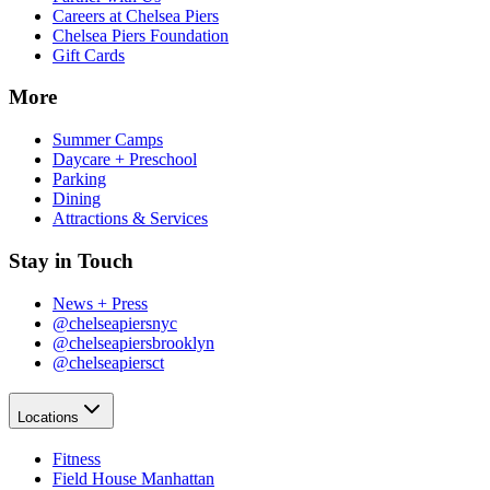
Careers at Chelsea Piers​​​​‌ ‍ ​‍​‍‌‍ ‌ ​‍‌‍‍‌‌‍‌ ‌‍‍‌‌‍ ‍​‍​‍​ ‍‍​‍​‍‌ ​ ‌‍​‌‌‍ ‍‌‍‍‌‌ ‌​‌ ‍‌​‍ ‍‌‍‍‌‌‍ ​‍​‍​‍ ​​‍​‍‌‍‍​‌ ​‍‌‍‌‌‌‍‌‍​‍​‍​ ‍‍​‍​‍‌‍‍​‌ ‌​‌ ‌​‌ ​​‌ ​ ​ ‍‍​‍ ​‍ ‌‍​ ‌‍‍​‌‍‌‌‌‍ ​‌ ​ ‌‍‌‌‌‍​‌‌ ​​‌‍‍‌‌‍‌‌‌ ​‍‌ ​ ​‍ ‍‌ ​ ‌‍​‌‌‍ ‍‌‍‍‌‌ ‌​‌ ‍‌​‍ ‍‌ ​ ‌ ‌​‌ ‌‌‌‍‌​‌‍‍‌‌‍ ​‍ ‌‍‍‌‌‍ ‍‌ ‌​‌‍‌‌‌‍ ‍‌ ‌​​‍ ‌‍‌‌‌‍‌​‌‍‍‌‌ ‌​​‍ ‌‍ ‌‌‍ ‌‍‌​‌‍‌‌​ ‌‌ ​​‌ ​‍‌‍‌‌‌ ​ ‌‍‌‌‌‍ ‍‌ ‌​‌‍​‌‌ ‌​‌‍‍‌‌‍ ‌‍ ‍​ ‍ ‌‍‍‌‌‍‌​​ ‌‌‍‌‍‌‍ ‌‍ ‌ ‌​‌‍‌‌‌ ​‍​ ‍ ‌ ‌​‌ ‍‌‌ ​​‌‍‌‌​ ‌‌‍‌‍‌‍ ‌‍ ‌ ‌​‌‍‌‌‌ ​‍​ ‍ ‌ ​​‌‍​‌‌ ‌​‌‍‍​​ ‌‌‍​ ‌‍ ‌‍ ​‌ ‌‌‌‍ ‌‌‍ ‍‌ ​ ​‍‌‌​ ‌‌‌​​‍‌‌ ‌‍‍ ‌‍‌‌‌ ‍‌​‍‌‌​ ​ ‌​‌​​‍‌‌​ ​ ‌​‌​​‍‌‌​ ​‍​ ​‍‌‍​ ​ ​ ​ ‌​​ ​​‌‍​ ​ ‌‍‌‍‌​​ ‌​‌‍‌‍‌‍‌‌‌‍‌‌‌‍‌​​‍‌‌​ ​‍​ ​‍​‍‌‌​ ‌‌‌​‌​​‍ ‍‌‍ ​‌‍‍‌‌‍ ‍‌‍‍ ‌ ​ ​‍‌‌​ ‌‌‌​​‍‌‌ ‌‍‍ ‌‍‌‌‌ ‍‌​‍‌‌​ ​ ‌​‌​​‍‌‌​ ​ ‌​‌​​‍‌‌​ ​‍​ ​‍​ ‌​​ ‍‌​ ​ ​ ‍​‌‍‌‌​ ​​​ ‍​​ ‌‍‌‍​‌​ ​ ‌‍​‍‌‍​ ​‍‌‌​ ​‍​ ​‍​‍‌‌​ ‌‌‌​‌​​‍ ‍‌‍ ‍‌‍​‌‌‍ ‌‌‍‌‌​ ‌‍​‍‌‍​‌‌ ​ ‌‍‌‌‌‌‌‌‌ ​‍‌‍ ​​ ‌‌‍‍​‌ ‌​‌ ‌​‌ ​​‌ ​ ​‍‌‌​ ​ ‌​​‌​‍‌‌​ ​‍‌​‌‍​‍‌‌​ ​‍‌​‌‍‌‍​ ‌‍‍​‌‍‌‌‌‍ ​‌ ​ ‌‍‌‌‌‍​‌‌ ​​‌‍‍‌‌‍‌‌‌ ​‍‌ ​ ​‍ ‍‌ ​ ‌‍​‌‌‍ ‍‌‍‍‌‌ ‌​‌ ‍‌​‍ ‍‌ ​ ‌ ‌​‌ ‌‌‌‍‌​‌‍‍‌‌‍ ​‍‌‍‌‍‍‌‌‍‌​​ ‌‌‍‌‍‌‍ ‌‍ ‌ ‌​‌‍‌‌‌ ​‍​‍‌‍‌ ‌​‌ ‍‌‌ ​​‌‍‌‌​ ‌‌‍‌‍‌‍ ‌‍ ‌ ‌​‌‍‌‌‌ ​‍​‍‌‍‌ ​​‌‍​‌‌ ‌​‌‍‍​​ ‌‌‍​ ‌‍ ‌‍ ​‌ ‌‌‌‍ ‌‌‍ ‍‌ ​ ​‍‌‌​ ‌‌‌​​‍‌‌ ‌‍‍ ‌‍‌‌‌ ‍‌​‍‌‌​ ​ ‌​‌​​‍‌‌​ ​ ‌​‌​​‍‌‌​ ​‍​ ​‍‌‍​ ​ ​ ​ ‌​​ ​​‌‍​ ​ ‌‍‌‍‌​​ ‌​‌‍‌‍‌‍‌‌‌‍‌‌‌‍‌​​‍‌‌​ ​‍​ ​‍​‍‌‌​ ‌‌‌​‌​​‍ ‍‌‍ ​‌‍‍‌‌‍ ‍‌‍‍ ‌ ​ ​‍‌‌​ ‌‌‌​​‍‌‌ ‌‍‍ ‌‍‌‌‌ ‍‌​‍‌‌​ ​ ‌​‌​​‍‌‌​ ​ ‌​‌​​‍‌‌​ ​‍​ ​‍​ ‌​​ ‍‌​ ​ ​ ‍​‌‍‌‌​ ​​​ ‍​​ ‌‍‌‍​‌​ ​ ‌‍​‍‌‍​ ​‍‌‌​ ​‍​ ​‍​‍‌‌​ ‌‌‌​‌​​‍ ‍‌‍ ‍‌‍​‌‌‍ ‌‌‍‌‌​‍‌‍‌ ​​‌‍‌‌‌ ​‍‌ ​ ‌ ​​‌‍‌‌‌‍​ ‌ ‌​‌‍‍‌‌ ‌‍‌‍‌‌​ ‌‌ ​​‌ ‌‌‌‍​‍‌‍ ​‌‍‍‌‌ ​ ‌‍‍​‌‍‌‌‌‍‌​​‍​‍‌ ‌
Chelsea Piers Foundation​​​​‌ ‍ ​‍​‍‌‍ ‌ ​‍‌‍‍‌‌‍‌ ‌‍‍‌‌‍ ‍​‍​‍​ ‍‍​‍​‍‌ ​ ‌‍​‌‌‍ ‍‌‍‍‌‌ ‌​‌ ‍‌​‍ ‍‌‍‍‌‌‍ ​‍​‍​‍ ​​‍​‍‌‍‍​‌ ​‍‌‍‌‌‌‍‌‍​‍​‍​ ‍‍​‍​‍‌‍‍​‌ ‌​‌ ‌​‌ ​​‌ ​ ​ ‍‍​‍ ​‍ ‌‍​ ‌‍‍​‌‍‌‌‌‍ ​‌ ​ ‌‍‌‌‌‍​‌‌ ​​‌‍‍‌‌‍‌‌‌ ​‍‌ ​ ​‍ ‍‌ ​ ‌‍​‌‌‍ ‍‌‍‍‌‌ ‌​‌ ‍‌​‍ ‍‌ ​ ‌ ‌​‌ ‌‌‌‍‌​‌‍‍‌‌‍ ​‍ ‌‍‍‌‌‍ ‍‌ ‌​‌‍‌‌‌‍ ‍‌ ‌​​‍ ‌‍‌‌‌‍‌​‌‍‍‌‌ ‌​​‍ ‌‍ ‌‌‍ ‌‍‌​‌‍‌‌​ ‌‌ ​​‌ ​‍‌‍‌‌‌ ​ ‌‍‌‌‌‍ ‍‌ ‌​‌‍​‌‌ ‌​‌‍‍‌‌‍ ‌‍ ‍​ ‍ ‌‍‍‌‌‍‌​​ ‌‌‍‌‍‌‍ ‌‍ ‌ ‌​‌‍‌‌‌ ​‍​ ‍ ‌ ‌​‌ ‍‌‌ ​​‌‍‌‌​ ‌‌‍‌‍‌‍ ‌‍ ‌ ‌​‌‍‌‌‌ ​‍​ ‍ ‌ ​​‌‍​‌‌ ‌​‌‍‍​​ ‌‌‍​ ‌‍ ‌‍ ​‌ ‌‌‌‍ ‌‌‍ ‍‌ ​ ​‍‌‌​ ‌‌‌​​‍‌‌ ‌‍‍ ‌‍‌‌‌ ‍‌​‍‌‌​ ​ ‌​‌​​‍‌‌​ ​ ‌​‌​​‍‌‌​ ​‍​ ​‍‌‍​ ​ ​ ​ ‌​​ ​​‌‍​ ​ ‌‍‌‍‌​​ ‌​‌‍‌‍‌‍‌‌‌‍‌‌‌‍‌​​‍‌‌​ ​‍​ ​‍​‍‌‌​ ‌‌‌​‌​​‍ ‍‌‍ ​‌‍‍‌‌‍ ‍‌‍‍ ‌ ​ ​‍‌‌​ ‌‌‌​​‍‌‌ ‌‍‍ ‌‍‌‌‌ ‍‌​‍‌‌​ ​ ‌​‌​​‍‌‌​ ​ ‌​‌​​‍‌‌​ ​‍​ ​‍​ ‌ ​ ‌ ​ ‌​​ ‌ ‌‍‌‍​ ‌ ‌‍‌​​ ‍‌​ ​ ​ ‌ ​ ‌ ‌‍‌‌​‍‌‌​ ​‍​ ​‍​‍‌‌​ ‌‌‌​‌​​‍ ‍‌‍ ‍‌‍​‌‌‍ ‌‌‍‌‌​ ‌‍​‍‌‍​‌‌ ​ ‌‍‌‌‌‌‌‌‌ ​‍‌‍ ​​ ‌‌‍‍​‌ ‌​‌ ‌​‌ ​​‌ ​ ​‍‌‌​ ​ ‌​​‌​‍‌‌​ ​‍‌​‌‍​‍‌‌​ ​‍‌​‌‍‌‍​ ‌‍‍​‌‍‌‌‌‍ ​‌ ​ ‌‍‌‌‌‍​‌‌ ​​‌‍‍‌‌‍‌‌‌ ​‍‌ ​ ​‍ ‍‌ ​ ‌‍​‌‌‍ ‍‌‍‍‌‌ ‌​‌ ‍‌​‍ ‍‌ ​ ‌ ‌​‌ ‌‌‌‍‌​‌‍‍‌‌‍ ​‍‌‍‌‍‍‌‌‍‌​​ ‌‌‍‌‍‌‍ ‌‍ ‌ ‌​‌‍‌‌‌ ​‍​‍‌‍‌ ‌​‌ ‍‌‌ ​​‌‍‌‌​ ‌‌‍‌‍‌‍ ‌‍ ‌ ‌​‌‍‌‌‌ ​‍​‍‌‍‌ ​​‌‍​‌‌ ‌​‌‍‍​​ ‌‌‍​ ‌‍ ‌‍ ​‌ ‌‌‌‍ ‌‌‍ ‍‌ ​ ​‍‌‌​ ‌‌‌​​‍‌‌ ‌‍‍ ‌‍‌‌‌ ‍‌​‍‌‌​ ​ ‌​‌​​‍‌‌​ ​ ‌​‌​​‍‌‌​ ​‍​ ​‍‌‍​ ​ ​ ​ ‌​​ ​​‌‍​ ​ ‌‍‌‍‌​​ ‌​‌‍‌‍‌‍‌‌‌‍‌‌‌‍‌​​‍‌‌​ ​‍​ ​‍​‍‌‌​ ‌‌‌​‌​​‍ ‍‌‍ ​‌‍‍‌‌‍ ‍‌‍‍ ‌ ​ ​‍‌‌​ ‌‌‌​​‍‌‌ ‌‍‍ ‌‍‌‌‌ ‍‌​‍‌‌​ ​ ‌​‌​​‍‌‌​ ​ ‌​‌​​‍‌‌​ ​‍​ ​‍​ ‌ ​ ‌ ​ ‌​​ ‌ ‌‍‌‍​ ‌ ‌‍‌​​ ‍‌​ ​ ​ ‌ ​ ‌ ‌‍‌‌​‍‌‌​ ​‍​ ​‍​‍‌‌​ ‌‌‌​‌​​‍ ‍‌‍ ‍‌‍​‌‌‍ ‌‌‍‌‌​‍‌‍‌ ​​‌‍‌‌‌ ​‍‌ ​ ‌ ​​‌‍‌‌‌‍​ ‌ ‌​‌‍‍‌‌ ‌‍‌‍‌‌​ ‌‌ ​​‌ ‌‌‌‍​‍‌‍ ​‌‍‍‌‌ ​ ‌‍‍​‌‍‌‌‌‍‌​​‍​‍‌ ‌
Gift Cards​​​​‌ ‍ ​‍​‍‌‍ ‌ ​‍‌‍‍‌‌‍‌ ‌‍‍‌‌‍ ‍​‍​‍​ ‍‍​‍​‍‌ ​ ‌‍​‌‌‍ ‍‌‍‍‌‌ ‌​‌ ‍‌​‍ ‍‌‍‍‌‌‍ ​‍​‍​‍ ​​‍​‍‌‍‍​‌ ​‍‌‍‌‌‌‍‌‍​‍​‍​ ‍‍​‍​‍‌‍‍​‌ ‌​‌ ‌​‌ ​​‌ ​ ​ ‍‍​‍ ​‍ ‌‍​ ‌‍‍​‌‍‌‌‌‍ ​‌ ​ ‌‍‌‌‌‍​‌‌ ​​‌‍‍‌‌‍‌‌‌ ​‍‌ ​ ​‍ ‍‌ ​ ‌‍​‌‌‍ ‍‌‍‍‌‌ ‌​‌ ‍‌​‍ ‍‌ ​ ‌ ‌​‌ ‌‌‌‍‌​‌‍‍‌‌‍ ​‍ ‌‍‍‌‌‍ ‍‌ ‌​‌‍‌‌‌‍ ‍‌ ‌​​‍ ‌‍‌‌‌‍‌​‌‍‍‌‌ ‌​​‍ ‌‍ ‌‌‍ ‌‍‌​‌‍‌‌​ ‌‌ ​​‌ ​‍‌‍‌‌‌ ​ ‌‍‌‌‌‍ ‍‌ ‌​‌‍​‌‌ ‌​‌‍‍‌‌‍ ‌‍ ‍​ ‍ ‌‍‍‌‌‍‌​​ ‌‌‍‌‍‌‍ ‌‍ ‌ ‌​‌‍‌‌‌ ​‍​ ‍ ‌ ‌​‌ ‍‌‌ ​​‌‍‌‌​ ‌‌‍‌‍‌‍ ‌‍ ‌ ‌​‌‍‌‌‌ ​‍​ ‍ ‌ ​​‌‍​‌‌ ‌​‌‍‍​​ ‌‌‍​ ‌‍ ‌‍ ​‌ ‌‌‌‍ ‌‌‍ ‍‌ ​ ​‍‌‌​ ‌‌‌​​‍‌‌ ‌‍‍ ‌‍‌‌‌ ‍‌​‍‌‌​ ​ ‌​‌​​‍‌‌​ ​ ‌​‌​​‍‌‌​ ​‍​ ​‍‌‍​ ​ ​ ​ ‌​​ ​​‌‍​ ​ ‌‍‌‍‌​​ ‌​‌‍‌‍‌‍‌‌‌‍‌‌‌‍‌​​‍‌‌​ ​‍​ ​‍​‍‌‌​ ‌‌‌​‌​​‍ ‍‌‍ ​‌‍‍‌‌‍ ‍‌‍‍ ‌ ​ ​‍‌‌​ ‌‌‌​​‍‌‌ ‌‍‍ ‌‍‌‌‌ ‍‌​‍‌‌​ ​ ‌​‌​​‍‌‌​ ​ ‌​‌​​‍‌‌​ ​‍​ ​‍‌‍‌​​ ‍​‌‍​ ‌‍​‌​ ‌​​ ‍‌​ ​‌‌‍‌‍​ ‍​​ ​ ​ ​ ​ ​​​‍‌‌​ ​‍​ ​‍​‍‌‌​ ‌‌‌​‌​​‍ ‍‌‍ ‍‌‍​‌‌‍ ‌‌‍‌‌​ ‌‍​‍‌‍​‌‌ ​ ‌‍‌‌‌‌‌‌‌ ​‍‌‍ ​​ ‌‌‍‍​‌ ‌​‌ ‌​‌ ​​‌ ​ ​‍‌‌​ ​ ‌​​‌​‍‌‌​ ​‍‌​‌‍​‍‌‌​ ​‍‌​‌‍‌‍​ ‌‍‍​‌‍‌‌‌‍ ​‌ ​ ‌‍‌‌‌‍​‌‌ ​​‌‍‍‌‌‍‌‌‌ ​‍‌ ​ ​‍ ‍‌ ​ ‌‍​‌‌‍ ‍‌‍‍‌‌ ‌​‌ ‍‌​‍ ‍‌ ​ ‌ ‌​‌ ‌‌‌‍‌​‌‍‍‌‌‍ ​‍‌‍‌‍‍‌‌‍‌​​ ‌‌‍‌‍‌‍ ‌‍ ‌ ‌​‌‍‌‌‌ ​‍​‍‌‍‌ ‌​‌ ‍‌‌ ​​‌‍‌‌​ ‌‌‍‌‍‌‍ ‌‍ ‌ ‌​‌‍‌‌‌ ​‍​‍‌‍‌ ​​‌‍​‌‌ ‌​‌‍‍​​ ‌‌‍​ ‌‍ ‌‍ ​‌ ‌‌‌‍ ‌‌‍ ‍‌ ​ ​‍‌‌​ ‌‌‌​​‍‌‌ ‌‍‍ ‌‍‌‌‌ ‍‌​‍‌‌​ ​ ‌​‌​​‍‌‌​ ​ ‌​‌​​‍‌‌​ ​‍​ ​‍‌‍​ ​ ​ ​ ‌​​ ​​‌‍​ ​ ‌‍‌‍‌​​ ‌​‌‍‌‍‌‍‌‌‌‍‌‌‌‍‌​​‍‌‌​ ​‍​ ​‍​‍‌‌​ ‌‌‌​‌​​‍ ‍‌‍ ​‌‍‍‌‌‍ ‍‌‍‍ ‌ ​ ​‍‌‌​ ‌‌‌​​‍‌‌ ‌‍‍ ‌‍‌‌‌ ‍‌​‍‌‌​ ​ ‌​‌​​‍‌‌​ ​ ‌​‌​​‍‌‌​ ​‍​ ​‍‌‍‌​​ ‍​‌‍​ ‌‍​‌​ ‌​​ ‍‌​ ​‌‌‍‌‍​ ‍​​ ​ ​ ​ ​ ​​​‍‌‌​ ​‍​ ​‍​‍‌‌​ ‌‌‌​‌​​‍ ‍‌‍ ‍‌‍​‌‌‍ ‌‌‍‌‌​‍‌‍‌ ​​‌‍‌‌‌ ​‍‌ ​ ‌ ​​‌‍‌‌‌‍​ ‌ ‌​‌‍‍‌‌ ‌‍‌‍‌‌​ ‌‌ ​​‌ ‌‌‌‍​‍‌‍ ​‌‍‍‌‌ ​ ‌‍‍​‌‍‌‌‌‍‌​​‍​‍‌ ‌
More​​​​‌ ‍ ​‍​‍‌‍ ‌ ​‍‌‍‍‌‌‍‌ ‌‍‍‌‌‍ ‍​‍​‍​ ‍‍​‍​‍‌ ​ ‌‍​‌‌‍ ‍‌‍‍‌‌ ‌​‌ ‍‌​‍ ‍‌‍‍‌‌‍ ​‍​‍​‍ ​​‍​‍‌‍‍​‌ ​‍‌‍‌‌‌‍‌‍​‍​‍​ ‍‍​‍​‍‌‍‍​‌ ‌​‌ ‌​‌ ​​‌ ​ ​ ‍‍​‍ ​‍ ‌‍​ ‌‍‍​‌‍‌‌‌‍ ​‌ ​ ‌‍‌‌‌‍​‌‌ ​​‌‍‍‌‌‍‌‌‌ ​‍‌ ​ ​‍ ‍‌ ​ ‌‍​‌‌‍ ‍‌‍‍‌‌ ‌​‌ ‍‌​‍ ‍‌ ​ ‌ ‌​‌ ‌‌‌‍‌​‌‍‍‌‌‍ ​‍ ‌‍‍‌‌‍ ‍‌ ‌​‌‍‌‌‌‍ ‍‌ ‌​​‍ ‌‍‌‌‌‍‌​‌‍‍‌‌ ‌​​‍ ‌‍ ‌‌‍ ‌‍‌​‌‍‌‌​ ‌‌ ​​‌ ​‍‌‍‌‌‌ ​ ‌‍‌‌‌‍ ‍‌ ‌​‌‍​‌‌ ‌​‌‍‍‌‌‍ ‌‍ ‍​ ‍ ‌‍‍‌‌‍‌​​ ‌‌‍‌‍‌‍ ‌‍ ‌ ‌​‌‍‌‌‌ ​‍​ ‍ ‌ ‌​‌ ‍‌‌ ​​‌‍‌‌​ ‌‌‍‌‍‌‍ ‌‍ ‌ ‌​‌‍‌‌‌ ​‍​ ‍ ‌ ​​‌‍​‌‌ ‌​‌‍‍​​ ‌‌‍​ ‌‍ ‌‍ ​‌ ‌‌‌‍ ‌‌‍ ‍‌ ​ ​‍‌‌​ ‌‌‌​​‍‌‌ ‌‍‍ ‌‍‌‌‌ ‍‌​‍‌‌​ ​ ‌​‌​​‍‌‌​ ​ ‌​‌​​‍‌‌​ ​‍​ ​‍​ ‌‌​ ​ ​ ‌‌​ ‍‌‌‍​ ​ ​‍‌‍‌​​ ‍​‌‍​‌​ ‍​​ ​ ​ ​ ​‍‌‌​ ​‍​ ​‍​‍‌‌​ ‌‌‌​‌​​‍ ‍‌ ‌​‌‍‍‌‌ ‌​‌‍ ​‌‍‌‌​ ‌‍​‍‌‍​‌‌ ​ ‌‍‌‌‌‌‌‌‌ ​‍‌‍ ​​ ‌‌‍‍​‌ ‌​‌ ‌​‌ ​​‌ ​ ​‍‌‌​ ​ ‌​​‌​‍‌‌​ ​‍‌​‌‍​‍‌‌​ ​‍‌​‌‍‌‍​ ‌‍‍​‌‍‌‌‌‍ ​‌ ​ ‌‍‌‌‌‍​‌‌ ​​‌‍‍‌‌‍‌‌‌ ​‍‌ ​ ​‍ ‍‌ ​ ‌‍​‌‌‍ ‍‌‍‍‌‌ ‌​‌ ‍‌​‍ ‍‌ ​ ‌ ‌​‌ ‌‌‌‍‌​‌‍‍‌‌‍ ​‍‌‍‌‍‍‌‌‍‌​​ ‌‌‍‌‍‌‍ ‌‍ ‌ ‌​‌‍‌‌‌ ​‍​‍‌‍‌ ‌​‌ ‍‌‌ ​​‌‍‌‌​ ‌‌‍‌‍‌‍ ‌‍ ‌ ‌​‌‍‌‌‌ ​‍​‍‌‍‌ ​​‌‍​‌‌ ‌​‌‍‍​​ ‌‌‍​ ‌‍ ‌‍ ​‌ ‌‌‌‍ ‌‌‍ ‍‌ ​ ​‍‌‌​ ‌‌‌​​‍‌‌ ‌‍‍ ‌‍‌‌‌ ‍‌​‍‌‌​ ​ ‌​‌​​‍‌‌​ ​ ‌​‌​​‍‌‌​ ​‍​ ​‍​ ‌‌​ ​ ​ ‌‌​ ‍‌‌‍​ ​ ​‍‌‍‌​​ ‍​‌‍​‌​ ‍​​ ​ ​ ​ ​‍‌‌​ ​‍​ ​‍​‍‌‌​ ‌‌‌​‌​​‍ ‍‌ ‌​‌‍‍‌‌ ‌​‌‍ ​‌‍‌‌​‍‌‍‌ ​​‌‍‌‌‌ ​‍‌ ​ ‌ ​​‌‍‌‌‌‍​ ‌ ‌​‌‍‍‌‌ ‌‍‌‍‌‌​ ‌‌ ​​‌ ‌‌‌‍​‍‌‍ ​‌‍‍‌‌ ​ ‌‍‍​‌‍‌‌‌‍‌​​‍​‍‌ ‌
Summer Camps​​​​‌ ‍ ​‍​‍‌‍ ‌ ​‍‌‍‍‌‌‍‌ ‌‍‍‌‌‍ ‍​‍​‍​ ‍‍​‍​‍‌ ​ ‌‍​‌‌‍ ‍‌‍‍‌‌ ‌​‌ ‍‌​‍ ‍‌‍‍‌‌‍ ​‍​‍​‍ ​​‍​‍‌‍‍​‌ ​‍‌‍‌‌‌‍‌‍​‍​‍​ ‍‍​‍​‍‌‍‍​‌ ‌​‌ ‌​‌ ​​‌ ​ ​ ‍‍​‍ ​‍ ‌‍​ ‌‍‍​‌‍‌‌‌‍ ​‌ ​ ‌‍‌‌‌‍​‌‌ ​​‌‍‍‌‌‍‌‌‌ ​‍‌ ​ ​‍ ‍‌ ​ ‌‍​‌‌‍ ‍‌‍‍‌‌ ‌​‌ ‍‌​‍ ‍‌ ​ ‌ ‌​‌ ‌‌‌‍‌​‌‍‍‌‌‍ ​‍ ‌‍‍‌‌‍ ‍‌ ‌​‌‍‌‌‌‍ ‍‌ ‌​​‍ ‌‍‌‌‌‍‌​‌‍‍‌‌ ‌​​‍ ‌‍ ‌‌‍ ‌‍‌​‌‍‌‌​ ‌‌ ​​‌ ​‍‌‍‌‌‌ ​ ‌‍‌‌‌‍ ‍‌ ‌​‌‍​‌‌ ‌​‌‍‍‌‌‍ ‌‍ ‍​ ‍ ‌‍‍‌‌‍‌​​ ‌‌‍‌‍‌‍ ‌‍ ‌ ‌​‌‍‌‌‌ ​‍​ ‍ ‌ ‌​‌ ‍‌‌ ​​‌‍‌‌​ ‌‌‍‌‍‌‍ ‌‍ ‌ ‌​‌‍‌‌‌ ​‍​ ‍ ‌ ​​‌‍​‌‌ ‌​‌‍‍​​ ‌‌‍​ ‌‍ ‌‍ ​‌ ‌‌‌‍ ‌‌‍ ‍‌ ​ ​‍‌‌​ ‌‌‌​​‍‌‌ ‌‍‍ ‌‍‌‌‌ ‍‌​‍‌‌​ ​ ‌​‌​​‍‌‌​ ​ ‌​‌​​‍‌‌​ ​‍​ ​‍​ ‌‌​ ​ ​ ‌‌​ ‍‌‌‍​ ​ ​‍‌‍‌​​ ‍​‌‍​‌​ ‍​​ ​ ​ ​ ​‍‌‌​ ​‍​ ​‍​‍‌‌​ ‌‌‌​‌​​‍ ‍‌‍ ​‌‍‍‌‌‍ ‍‌‍‍ ‌ ​ ​‍‌‌​ ‌‌‌​​‍‌‌ ‌‍‍ ‌‍‌‌‌ ‍‌​‍‌‌​ ​ ‌​‌​​‍‌‌​ ​ ‌​‌​​‍‌‌​ ​‍​ ​‍‌‍​ ​ ‌​‌‍​ ‌‍​‌‌‍​ ​ ​​‌‍​‌​ ‌​​ ‌ ​ ‍‌​ ‌‍‌‍‌​​‍‌‌​ ​‍​ ​‍​‍‌‌​ ‌‌‌​‌​​‍ ‍‌‍ ‍‌‍​‌‌‍ ‌‌‍‌‌​ ‌‍​‍‌‍​‌‌ ​ ‌‍‌‌‌‌‌‌‌ ​‍‌‍ ​​ ‌‌‍‍​‌ ‌​‌ ‌​‌ ​​‌ ​ ​‍‌‌​ ​ ‌​​‌​‍‌‌​ ​‍‌​‌‍​‍‌‌​ ​‍‌​‌‍‌‍​ ‌‍‍​‌‍‌‌‌‍ ​‌ ​ ‌‍‌‌‌‍​‌‌ ​​‌‍‍‌‌‍‌‌‌ ​‍‌ ​ ​‍ ‍‌ ​ ‌‍​‌‌‍ ‍‌‍‍‌‌ ‌​‌ ‍‌​‍ ‍‌ ​ ‌ ‌​‌ ‌‌‌‍‌​‌‍‍‌‌‍ ​‍‌‍‌‍‍‌‌‍‌​​ ‌‌‍‌‍‌‍ ‌‍ ‌ ‌​‌‍‌‌‌ ​‍​‍‌‍‌ ‌​‌ ‍‌‌ ​​‌‍‌‌​ ‌‌‍‌‍‌‍ ‌‍ ‌ ‌​‌‍‌‌‌ ​‍​‍‌‍‌ ​​‌‍​‌‌ ‌​‌‍‍​​ ‌‌‍​ ‌‍ ‌‍ ​‌ ‌‌‌‍ ‌‌‍ ‍‌ ​ ​‍‌‌​ ‌‌‌​​‍‌‌ ‌‍‍ ‌‍‌‌‌ ‍‌​‍‌‌​ ​ ‌​‌​​‍‌‌​ ​ ‌​‌​​‍‌‌​ ​‍​ ​‍​ ‌‌​ ​ ​ ‌‌​ ‍‌‌‍​ ​ ​‍‌‍‌​​ ‍​‌‍​‌​ ‍​​ ​ ​ ​ ​‍‌‌​ ​‍​ ​‍​‍‌‌​ ‌‌‌​‌​​‍ ‍‌‍ ​‌‍‍‌‌‍ ‍‌‍‍ ‌ ​ ​‍‌‌​ ‌‌‌​​‍‌‌ ‌‍‍ ‌‍‌‌‌ ‍‌​‍‌‌​ ​ ‌​‌​​‍‌‌​ ​ ‌​‌​​‍‌‌​ ​‍​ ​‍‌‍​ ​ ‌​‌‍​ ‌‍​‌‌‍​ ​ ​​‌‍​‌​ ‌​​ ‌ ​ ‍‌​ ‌‍‌‍‌​​‍‌‌​ ​‍​ ​‍​‍‌‌​ ‌‌‌​‌​​‍ ‍‌‍ ‍‌‍​‌‌‍ ‌‌‍‌‌​‍‌‍‌ ​​‌‍‌‌‌ ​‍‌ ​ ‌ ​​‌‍‌‌‌‍​ ‌ ‌​‌‍‍‌‌ ‌‍‌‍‌‌​ ‌‌ ​​‌ ‌‌‌‍​‍‌‍ ​‌‍‍‌‌ ​ ‌‍‍​‌‍‌‌‌‍‌​​‍​‍‌ ‌
Daycare + Preschool​​​​‌ ‍ ​‍​‍‌‍ ‌ ​‍‌‍‍‌‌‍‌ ‌‍‍‌‌‍ ‍​‍​‍​ ‍‍​‍​‍‌ ​ ‌‍​‌‌‍ ‍‌‍‍‌‌ ‌​‌ ‍‌​‍ ‍‌‍‍‌‌‍ ​‍​‍​‍ ​​‍​‍‌‍‍​‌ ​‍‌‍‌‌‌‍‌‍​‍​‍​ ‍‍​‍​‍‌‍‍​‌ ‌​‌ ‌​‌ ​​‌ ​ ​ ‍‍​‍ ​‍ ‌‍​ ‌‍‍​‌‍‌‌‌‍ ​‌ ​ ‌‍‌‌‌‍​‌‌ ​​‌‍‍‌‌‍‌‌‌ ​‍‌ ​ ​‍ ‍‌ ​ ‌‍​‌‌‍ ‍‌‍‍‌‌ ‌​‌ ‍‌​‍ ‍‌ ​ ‌ ‌​‌ ‌‌‌‍‌​‌‍‍‌‌‍ ​‍ ‌‍‍‌‌‍ ‍‌ ‌​‌‍‌‌‌‍ ‍‌ ‌​​‍ ‌‍‌‌‌‍‌​‌‍‍‌‌ ‌​​‍ ‌‍ ‌‌‍ ‌‍‌​‌‍‌‌​ ‌‌ ​​‌ ​‍‌‍‌‌‌ ​ ‌‍‌‌‌‍ ‍‌ ‌​‌‍​‌‌ ‌​‌‍‍‌‌‍ ‌‍ ‍​ ‍ ‌‍‍‌‌‍‌​​ ‌‌‍‌‍‌‍ ‌‍ ‌ ‌​‌‍‌‌‌ ​‍​ ‍ ‌ ‌​‌ ‍‌‌ ​​‌‍‌‌​ ‌‌‍‌‍‌‍ ‌‍ ‌ ‌​‌‍‌‌‌ ​‍​ ‍ ‌ ​​‌‍​‌‌ ‌​‌‍‍​​ ‌‌‍​ ‌‍ ‌‍ ​‌ ‌‌‌‍ ‌‌‍ ‍‌ ​ ​‍‌‌​ ‌‌‌​​‍‌‌ ‌‍‍ ‌‍‌‌‌ ‍‌​‍‌‌​ ​ ‌​‌​​‍‌‌​ ​ ‌​‌​​‍‌‌​ ​‍​ ​‍​ ‌‌​ ​ ​ ‌‌​ ‍‌‌‍​ ​ ​‍‌‍‌​​ ‍​‌‍​‌​ ‍​​ ​ ​ ​ ​‍‌‌​ ​‍​ ​‍​‍‌‌​ ‌‌‌​‌​​‍ ‍‌‍ ​‌‍‍‌‌‍ ‍‌‍‍ ‌ ​ ​‍‌‌​ ‌‌‌​​‍‌‌ ‌‍‍ ‌‍‌‌‌ ‍‌​‍‌‌​ ​ ‌​‌​​‍‌‌​ ​ ‌​‌​​‍‌‌​ ​‍​ ​‍​ ​ ​ ​‌​ ‍​​ ​ ​ ​ ​ ​‍​ ​ ‌‍​‌​ ‌‍​ ‌‍​ ‌‍‌‍​‌​‍‌‌​ ​‍​ ​‍​‍‌‌​ ‌‌‌​‌​​‍ ‍‌‍ ‍‌‍​‌‌‍ ‌‌‍‌‌​ ‌‍​‍‌‍​‌‌ ​ ‌‍‌‌‌‌‌‌‌ ​‍‌‍ ​​ ‌‌‍‍​‌ ‌​‌ ‌​‌ ​​‌ ​ ​‍‌‌​ ​ ‌​​‌​‍‌‌​ ​‍‌​‌‍​‍‌‌​ ​‍‌​‌‍‌‍​ ‌‍‍​‌‍‌‌‌‍ ​‌ ​ ‌‍‌‌‌‍​‌‌ ​​‌‍‍‌‌‍‌‌‌ ​‍‌ ​ ​‍ ‍‌ ​ ‌‍​‌‌‍ ‍‌‍‍‌‌ ‌​‌ ‍‌​‍ ‍‌ ​ ‌ ‌​‌ ‌‌‌‍‌​‌‍‍‌‌‍ ​‍‌‍‌‍‍‌‌‍‌​​ ‌‌‍‌‍‌‍ ‌‍ ‌ ‌​‌‍‌‌‌ ​‍​‍‌‍‌ ‌​‌ ‍‌‌ ​​‌‍‌‌​ ‌‌‍‌‍‌‍ ‌‍ ‌ ‌​‌‍‌‌‌ ​‍​‍‌‍‌ ​​‌‍​‌‌ ‌​‌‍‍​​ ‌‌‍​ ‌‍ ‌‍ ​‌ ‌‌‌‍ ‌‌‍ ‍‌ ​ ​‍‌‌​ ‌‌‌​​‍‌‌ ‌‍‍ ‌‍‌‌‌ ‍‌​‍‌‌​ ​ ‌​‌​​‍‌‌​ ​ ‌​‌​​‍‌‌​ ​‍​ ​‍​ ‌‌​ ​ ​ ‌‌​ ‍‌‌‍​ ​ ​‍‌‍‌​​ ‍​‌‍​‌​ ‍​​ ​ ​ ​ ​‍‌‌​ ​‍​ ​‍​‍‌‌​ ‌‌‌​‌​​‍ ‍‌‍ ​‌‍‍‌‌‍ ‍‌‍‍ ‌ ​ ​‍‌‌​ ‌‌‌​​‍‌‌ ‌‍‍ ‌‍‌‌‌ ‍‌​‍‌‌​ ​ ‌​‌​​‍‌‌​ ​ ‌​‌​​‍‌‌​ ​‍​ ​‍​ ​ ​ ​‌​ ‍​​ ​ ​ ​ ​ ​‍​ ​ ‌‍​‌​ ‌‍​ ‌‍​ ‌‍‌‍​‌​‍‌‌​ ​‍​ ​‍​‍‌‌​ ‌‌‌​‌​​‍ ‍‌‍ ‍‌‍​‌‌‍ ‌‌‍‌‌​‍‌‍‌ ​​‌‍‌‌‌ ​‍‌ ​ ‌ ​​‌‍‌‌‌‍​ ‌ ‌​‌‍‍‌‌ ‌‍‌‍‌‌​ ‌‌ ​​‌ ‌‌‌‍​‍‌‍ ​‌‍‍‌‌ ​ ‌‍‍​‌‍‌‌‌‍‌​​‍​‍‌ ‌
Parking​​​​‌ ‍ ​‍​‍‌‍ ‌ ​‍‌‍‍‌‌‍‌ ‌‍‍‌‌‍ ‍​‍​‍​ ‍‍​‍​‍‌ ​ ‌‍​‌‌‍ ‍‌‍‍‌‌ ‌​‌ ‍‌​‍ ‍‌‍‍‌‌‍ ​‍​‍​‍ ​​‍​‍‌‍‍​‌ ​‍‌‍‌‌‌‍‌‍​‍​‍​ ‍‍​‍​‍‌‍‍​‌ ‌​‌ ‌​‌ ​​‌ ​ ​ ‍‍​‍ ​‍ ‌‍​ ‌‍‍​‌‍‌‌‌‍ ​‌ ​ ‌‍‌‌‌‍​‌‌ ​​‌‍‍‌‌‍‌‌‌ ​‍‌ ​ ​‍ ‍‌ ​ ‌‍​‌‌‍ ‍‌‍‍‌‌ ‌​‌ ‍‌​‍ ‍‌ ​ ‌ ‌​‌ ‌‌‌‍‌​‌‍‍‌‌‍ ​‍ ‌‍‍‌‌‍ ‍‌ ‌​‌‍‌‌‌‍ ‍‌ ‌​​‍ ‌‍‌‌‌‍‌​‌‍‍‌‌ ‌​​‍ ‌‍ ‌‌‍ ‌‍‌​‌‍‌‌​ ‌‌ ​​‌ ​‍‌‍‌‌‌ ​ ‌‍‌‌‌‍ ‍‌ ‌​‌‍​‌‌ ‌​‌‍‍‌‌‍ ‌‍ ‍​ ‍ ‌‍‍‌‌‍‌​​ ‌‌‍‌‍‌‍ ‌‍ ‌ ‌​‌‍‌‌‌ ​‍​ ‍ ‌ ‌​‌ ‍‌‌ ​​‌‍‌‌​ ‌‌‍‌‍‌‍ ‌‍ ‌ ‌​‌‍‌‌‌ ​‍​ ‍ ‌ ​​‌‍​‌‌ ‌​‌‍‍​​ ‌‌‍​ ‌‍ ‌‍ ​‌ ‌‌‌‍ ‌‌‍ ‍‌ ​ ​‍‌‌​ ‌‌‌​​‍‌‌ ‌‍‍ ‌‍‌‌‌ ‍‌​‍‌‌​ ​ ‌​‌​​‍‌‌​ ​ ‌​‌​​‍‌‌​ ​‍​ ​‍​ ‌‌​ ​ ​ ‌‌​ ‍‌‌‍​ ​ ​‍‌‍‌​​ ‍​‌‍​‌​ ‍​​ ​ ​ ​ ​‍‌‌​ ​‍​ ​‍​‍‌‌​ ‌‌‌​‌​​‍ ‍‌‍ ​‌‍‍‌‌‍ ‍‌‍‍ ‌ ​ ​‍‌‌​ ‌‌‌​​‍‌‌ ‌‍‍ ‌‍‌‌‌ ‍‌​‍‌‌​ ​ ‌​‌​​‍‌‌​ ​ ‌​‌​​‍‌‌​ ​‍​ ​‍‌‍​‍​ ​​‌‍‌‍​ ‌‍‌‍‌‍​ ​‌‌‍‌‌‌‍‌‍​ ‌ ​ ​‌‌‍‌‍‌‍‌​​‍‌‌​ ​‍​ ​‍​‍‌‌​ ‌‌‌​‌​​‍ ‍‌‍ ‍‌‍​‌‌‍ ‌‌‍‌‌​ ‌‍​‍‌‍​‌‌ ​ ‌‍‌‌‌‌‌‌‌ ​‍‌‍ ​​ ‌‌‍‍​‌ ‌​‌ ‌​‌ ​​‌ ​ ​‍‌‌​ ​ ‌​​‌​‍‌‌​ ​‍‌​‌‍​‍‌‌​ ​‍‌​‌‍‌‍​ ‌‍‍​‌‍‌‌‌‍ ​‌ ​ ‌‍‌‌‌‍​‌‌ ​​‌‍‍‌‌‍‌‌‌ ​‍‌ ​ ​‍ ‍‌ ​ ‌‍​‌‌‍ ‍‌‍‍‌‌ ‌​‌ ‍‌​‍ ‍‌ ​ ‌ ‌​‌ ‌‌‌‍‌​‌‍‍‌‌‍ ​‍‌‍‌‍‍‌‌‍‌​​ ‌‌‍‌‍‌‍ ‌‍ ‌ ‌​‌‍‌‌‌ ​‍​‍‌‍‌ ‌​‌ ‍‌‌ ​​‌‍‌‌​ ‌‌‍‌‍‌‍ ‌‍ ‌ ‌​‌‍‌‌‌ ​‍​‍‌‍‌ ​​‌‍​‌‌ ‌​‌‍‍​​ ‌‌‍​ ‌‍ ‌‍ ​‌ ‌‌‌‍ ‌‌‍ ‍‌ ​ ​‍‌‌​ ‌‌‌​​‍‌‌ ‌‍‍ ‌‍‌‌‌ ‍‌​‍‌‌​ ​ ‌​‌​​‍‌‌​ ​ ‌​‌​​‍‌‌​ ​‍​ ​‍​ ‌‌​ ​ ​ ‌‌​ ‍‌‌‍​ ​ ​‍‌‍‌​​ ‍​‌‍​‌​ ‍​​ ​ ​ ​ ​‍‌‌​ ​‍​ ​‍​‍‌‌​ ‌‌‌​‌​​‍ ‍‌‍ ​‌‍‍‌‌‍ ‍‌‍‍ ‌ ​ ​‍‌‌​ ‌‌‌​​‍‌‌ ‌‍‍ ‌‍‌‌‌ ‍‌​‍‌‌​ ​ ‌​‌​​‍‌‌​ ​ ‌​‌​​‍‌‌​ ​‍​ ​‍‌‍​‍​ ​​‌‍‌‍​ ‌‍‌‍‌‍​ ​‌‌‍‌‌‌‍‌‍​ ‌ ​ ​‌‌‍‌‍‌‍‌​​‍‌‌​ ​‍​ ​‍​‍‌‌​ ‌‌‌​‌​​‍ ‍‌‍ ‍‌‍​‌‌‍ ‌‌‍‌‌​‍‌‍‌ ​​‌‍‌‌‌ ​‍‌ ​ ‌ ​​‌‍‌‌‌‍​ ‌ ‌​‌‍‍‌‌ ‌‍‌‍‌‌​ ‌‌ ​​‌ ‌‌‌‍​‍‌‍ ​‌‍‍‌‌ ​ ‌‍‍​‌‍‌‌‌‍‌​​‍​‍‌ ‌
Dining​​​​‌ ‍ ​‍​‍‌‍ ‌ ​‍‌‍‍‌‌‍‌ ‌‍‍‌‌‍ ‍​‍​‍​ ‍‍​‍​‍‌ ​ ‌‍​‌‌‍ ‍‌‍‍‌‌ ‌​‌ ‍‌​‍ ‍‌‍‍‌‌‍ ​‍​‍​‍ ​​‍​‍‌‍‍​‌ ​‍‌‍‌‌‌‍‌‍​‍​‍​ ‍‍​‍​‍‌‍‍​‌ ‌​‌ ‌​‌ ​​‌ ​ ​ ‍‍​‍ ​‍ ‌‍​ ‌‍‍​‌‍‌‌‌‍ ​‌ ​ ‌‍‌‌‌‍​‌‌ ​​‌‍‍‌‌‍‌‌‌ ​‍‌ ​ ​‍ ‍‌ ​ ‌‍​‌‌‍ ‍‌‍‍‌‌ ‌​‌ ‍‌​‍ ‍‌ ​ ‌ ‌​‌ ‌‌‌‍‌​‌‍‍‌‌‍ ​‍ ‌‍‍‌‌‍ ‍‌ ‌​‌‍‌‌‌‍ ‍‌ ‌​​‍ ‌‍‌‌‌‍‌​‌‍‍‌‌ ‌​​‍ ‌‍ ‌‌‍ ‌‍‌​‌‍‌‌​ ‌‌ ​​‌ ​‍‌‍‌‌‌ ​ ‌‍‌‌‌‍ ‍‌ ‌​‌‍​‌‌ ‌​‌‍‍‌‌‍ ‌‍ ‍​ ‍ ‌‍‍‌‌‍‌​​ ‌‌‍‌‍‌‍ ‌‍ ‌ ‌​‌‍‌‌‌ ​‍​ ‍ ‌ ‌​‌ ‍‌‌ ​​‌‍‌‌​ ‌‌‍‌‍‌‍ ‌‍ ‌ ‌​‌‍‌‌‌ ​‍​ ‍ ‌ ​​‌‍​‌‌ ‌​‌‍‍​​ ‌‌‍​ ‌‍ ‌‍ ​‌ ‌‌‌‍ ‌‌‍ ‍‌ ​ ​‍‌‌​ ‌‌‌​​‍‌‌ ‌‍‍ ‌‍‌‌‌ ‍‌​‍‌‌​ ​ ‌​‌​​‍‌‌​ ​ ‌​‌​​‍‌‌​ ​‍​ ​‍​ ‌‌​ ​ ​ ‌‌​ ‍‌‌‍​ ​ ​‍‌‍‌​​ ‍​‌‍​‌​ ‍​​ ​ ​ ​ ​‍‌‌​ ​‍​ ​‍​‍‌‌​ ‌‌‌​‌​​‍ ‍‌‍ ​‌‍‍‌‌‍ ‍‌‍‍ ‌ ​ ​‍‌‌​ ‌‌‌​​‍‌‌ ‌‍‍ ‌‍‌‌‌ ‍‌​‍‌‌​ ​ ‌​‌​​‍‌‌​ ​ ‌​‌​​‍‌‌​ ​‍​ ​‍​ ‍​‌‍‌‍‌‍‌​​ ‌‍​ ‍‌‌‍​‍‌‍‌‌​ ‌ ‌‍‌‍​ ‌​​ ‌​​ ​‍​‍‌‌​ ​‍​ ​‍​‍‌‌​ ‌‌‌​‌​​‍ ‍‌‍ ‍‌‍​‌‌‍ ‌‌‍‌‌​ ‌‍​‍‌‍​‌‌ ​ ‌‍‌‌‌‌‌‌‌ ​‍‌‍ ​​ ‌‌‍‍​‌ ‌​‌ ‌​‌ ​​‌ ​ ​‍‌‌​ ​ ‌​​‌​‍‌‌​ ​‍‌​‌‍​‍‌‌​ ​‍‌​‌‍‌‍​ ‌‍‍​‌‍‌‌‌‍ ​‌ ​ ‌‍‌‌‌‍​‌‌ ​​‌‍‍‌‌‍‌‌‌ ​‍‌ ​ ​‍ ‍‌ ​ ‌‍​‌‌‍ ‍‌‍‍‌‌ ‌​‌ ‍‌​‍ ‍‌ ​ ‌ ‌​‌ ‌‌‌‍‌​‌‍‍‌‌‍ ​‍‌‍‌‍‍‌‌‍‌​​ ‌‌‍‌‍‌‍ ‌‍ ‌ ‌​‌‍‌‌‌ ​‍​‍‌‍‌ ‌​‌ ‍‌‌ ​​‌‍‌‌​ ‌‌‍‌‍‌‍ ‌‍ ‌ ‌​‌‍‌‌‌ ​‍​‍‌‍‌ ​​‌‍​‌‌ ‌​‌‍‍​​ ‌‌‍​ ‌‍ ‌‍ ​‌ ‌‌‌‍ ‌‌‍ ‍‌ ​ ​‍‌‌​ ‌‌‌​​‍‌‌ ‌‍‍ ‌‍‌‌‌ ‍‌​‍‌‌​ ​ ‌​‌​​‍‌‌​ ​ ‌​‌​​‍‌‌​ ​‍​ ​‍​ ‌‌​ ​ ​ ‌‌​ ‍‌‌‍​ ​ ​‍‌‍‌​​ ‍​‌‍​‌​ ‍​​ ​ ​ ​ ​‍‌‌​ ​‍​ ​‍​‍‌‌​ ‌‌‌​‌​​‍ ‍‌‍ ​‌‍‍‌‌‍ ‍‌‍‍ ‌ ​ ​‍‌‌​ ‌‌‌​​‍‌‌ ‌‍‍ ‌‍‌‌‌ ‍‌​‍‌‌​ ​ ‌​‌​​‍‌‌​ ​ ‌​‌​​‍‌‌​ ​‍​ ​‍​ ‍​‌‍‌‍‌‍‌​​ ‌‍​ ‍‌‌‍​‍‌‍‌‌​ ‌ ‌‍‌‍​ ‌​​ ‌​​ ​‍​‍‌‌​ ​‍​ ​‍​‍‌‌​ ‌‌‌​‌​​‍ ‍‌‍ ‍‌‍​‌‌‍ ‌‌‍‌‌​‍‌‍‌ ​​‌‍‌‌‌ ​‍‌ ​ ‌ ​​‌‍‌‌‌‍​ ‌ ‌​‌‍‍‌‌ ‌‍‌‍‌‌​ ‌‌ ​​‌ ‌‌‌‍​‍‌‍ ​‌‍‍‌‌ ​ ‌‍‍​‌‍‌‌‌‍‌​​‍​‍‌ ‌
Attractions & Services​​​​‌ ‍ ​‍​‍‌‍ ‌ ​‍‌‍‍‌‌‍‌ ‌‍‍‌‌‍ ‍​‍​‍​ ‍‍​‍​‍‌ ​ ‌‍​‌‌‍ ‍‌‍‍‌‌ ‌​‌ ‍‌​‍ ‍‌‍‍‌‌‍ ​‍​‍​‍ ​​‍​‍‌‍‍​‌ ​‍‌‍‌‌‌‍‌‍​‍​‍​ ‍‍​‍​‍‌‍‍​‌ ‌​‌ ‌​‌ ​​‌ ​ ​ ‍‍​‍ ​‍ ‌‍​ ‌‍‍​‌‍‌‌‌‍ ​‌ ​ ‌‍‌‌‌‍​‌‌ ​​‌‍‍‌‌‍‌‌‌ ​‍‌ ​ ​‍ ‍‌ ​ ‌‍​‌‌‍ ‍‌‍‍‌‌ ‌​‌ ‍‌​‍ ‍‌ ​ ‌ ‌​‌ ‌‌‌‍‌​‌‍‍‌‌‍ ​‍ ‌‍‍‌‌‍ ‍‌ ‌​‌‍‌‌‌‍ ‍‌ ‌​​‍ ‌‍‌‌‌‍‌​‌‍‍‌‌ ‌​​‍ ‌‍ ‌‌‍ ‌‍‌​‌‍‌‌​ ‌‌ ​​‌ ​‍‌‍‌‌‌ ​ ‌‍‌‌‌‍ ‍‌ ‌​‌‍​‌‌ ‌​‌‍‍‌‌‍ ‌‍ ‍​ ‍ ‌‍‍‌‌‍‌​​ ‌‌‍‌‍‌‍ ‌‍ ‌ ‌​‌‍‌‌‌ ​‍​ ‍ ‌ ‌​‌ ‍‌‌ ​​‌‍‌‌​ ‌‌‍‌‍‌‍ ‌‍ ‌ ‌​‌‍‌‌‌ ​‍​ ‍ ‌ ​​‌‍​‌‌ ‌​‌‍‍​​ ‌‌‍​ ‌‍ ‌‍ ​‌ ‌‌‌‍ ‌‌‍ ‍‌ ​ ​‍‌‌​ ‌‌‌​​‍‌‌ ‌‍‍ ‌‍‌‌‌ ‍‌​‍‌‌​ ​ ‌​‌​​‍‌‌​ ​ ‌​‌​​‍‌‌​ ​‍​ ​‍​ ‌‌​ ​ ​ ‌‌​ ‍‌‌‍​ ​ ​‍‌‍‌​​ ‍​‌‍​‌​ ‍​​ ​ ​ ​ ​‍‌‌​ ​‍​ ​‍​‍‌‌​ ‌‌‌​‌​​‍ ‍‌‍ ​‌‍‍‌‌‍ ‍‌‍‍ ‌ ​ ​‍‌‌​ ‌‌‌​​‍‌‌ ‌‍‍ ‌‍‌‌‌ ‍‌​‍‌‌​ ​ ‌​‌​​‍‌‌​ ​ ‌​‌​​‍‌‌​ ​‍​ ​‍​ ​​​ ​ ​ ‍‌​ ‍‌​ ​‍​ ‌​‌‍​‍​ ‌ ​ ​‍​ ‌ ‌‍​‍‌‍‌​​‍‌‌​ ​‍​ ​‍​‍‌‌​ ‌‌‌​‌​​‍ ‍‌‍ ‍‌‍​‌‌‍ ‌‌‍‌‌​ ‌‍​‍‌‍​‌‌ ​ ‌‍‌‌‌‌‌‌‌ ​‍‌‍ ​​ ‌‌‍‍​‌ ‌​‌ ‌​‌ ​​‌ ​ ​‍‌‌​ ​ ‌​​‌​‍‌‌​ ​‍‌​‌‍​‍‌‌​ ​‍‌​‌‍‌‍​ ‌‍‍​‌‍‌‌‌‍ ​‌ ​ ‌‍‌‌‌‍​‌‌ ​​‌‍‍‌‌‍‌‌‌ ​‍‌ ​ ​‍ ‍‌ ​ ‌‍​‌‌‍ ‍‌‍‍‌‌ ‌​‌ ‍‌​‍ ‍‌ ​ ‌ ‌​‌ ‌‌‌‍‌​‌‍‍‌‌‍ ​‍‌‍‌‍‍‌‌‍‌​​ ‌‌‍‌‍‌‍ ‌‍ ‌ ‌​‌‍‌‌‌ ​‍​‍‌‍‌ ‌​‌ ‍‌‌ ​​‌‍‌‌​ ‌‌‍‌‍‌‍ ‌‍ ‌ ‌​‌‍‌‌‌ ​‍​‍‌‍‌ ​​‌‍​‌‌ ‌​‌‍‍​​ ‌‌‍​ ‌‍ ‌‍ ​‌ ‌‌‌‍ ‌‌‍ ‍‌ ​ ​‍‌‌​ ‌‌‌​​‍‌‌ ‌‍‍ ‌‍‌‌‌ ‍‌​‍‌‌​ ​ ‌​‌​​‍‌‌​ ​ ‌​‌​​‍‌‌​ ​‍​ ​‍​ ‌‌​ ​ ​ ‌‌​ ‍‌‌‍​ ​ ​‍‌‍‌​​ ‍​‌‍​‌​ ‍​​ ​ ​ ​ ​‍‌‌​ ​‍​ ​‍​‍‌‌​ ‌‌‌​‌​​‍ ‍‌‍ ​‌‍‍‌‌‍ ‍‌‍‍ ‌ ​ ​‍‌‌​ ‌‌‌​​‍‌‌ ‌‍‍ ‌‍‌‌‌ ‍‌​‍‌‌​ ​ ‌​‌​​‍‌‌​ ​ ‌​‌​​‍‌‌​ ​‍​ ​‍​ ​​​ ​ ​ ‍‌​ ‍‌​ ​‍​ ‌​‌‍​‍​ ‌ ​ ​‍​ ‌ ‌‍​‍‌‍‌​​‍‌‌​ ​‍​ ​‍​‍‌‌​ ‌‌‌​‌​​‍ ‍‌‍ ‍‌‍​‌‌‍ ‌‌‍‌‌​‍‌‍‌ ​​‌‍‌‌‌ ​‍‌ ​ ‌ ​​‌‍‌‌‌‍​ ‌ ‌​‌‍‍‌‌ ‌‍‌‍‌‌​ ‌‌ ​​‌ ‌‌‌‍​‍‌‍ ​‌‍‍‌‌ ​ ‌‍‍​‌‍‌‌‌‍‌​​‍​‍‌ ‌
Stay in Touch​​​​‌ ‍ ​‍​‍‌‍ ‌ ​‍‌‍‍‌‌‍‌ ‌‍‍‌‌‍ ‍​‍​‍​ ‍‍​‍​‍‌ ​ ‌‍​‌‌‍ ‍‌‍‍‌‌ ‌​‌ ‍‌​‍ ‍‌‍‍‌‌‍ ​‍​‍​‍ ​​‍​‍‌‍‍​‌ ​‍‌‍‌‌‌‍‌‍​‍​‍​ ‍‍​‍​‍‌‍‍​‌ ‌​‌ ‌​‌ ​​‌ ​ ​ ‍‍​‍ ​‍ ‌‍​ ‌‍‍​‌‍‌‌‌‍ ​‌ ​ ‌‍‌‌‌‍​‌‌ ​​‌‍‍‌‌‍‌‌‌ ​‍‌ ​ ​‍ ‍‌ ​ ‌‍​‌‌‍ ‍‌‍‍‌‌ ‌​‌ ‍‌​‍ ‍‌ ​ ‌ ‌​‌ ‌‌‌‍‌​‌‍‍‌‌‍ ​‍ ‌‍‍‌‌‍ ‍‌ ‌​‌‍‌‌‌‍ ‍‌ ‌​​‍ ‌‍‌‌‌‍‌​‌‍‍‌‌ ‌​​‍ ‌‍ ‌‌‍ ‌‍‌​‌‍‌‌​ ‌‌ ​​‌ ​‍‌‍‌‌‌ ​ ‌‍‌‌‌‍ ‍‌ ‌​‌‍​‌‌ ‌​‌‍‍‌‌‍ ‌‍ ‍​ ‍ ‌‍‍‌‌‍‌​​ ‌‌‍‌‍‌‍ ‌‍ ‌ ‌​‌‍‌‌‌ ​‍​ ‍ ‌ ‌​‌ ‍‌‌ ​​‌‍‌‌​ ‌‌‍‌‍‌‍ ‌‍ ‌ ‌​‌‍‌‌‌ ​‍​ ‍ ‌ ​​‌‍​‌‌ ‌​‌‍‍​​ ‌‌‍​ ‌‍ ‌‍ ​‌ ‌‌‌‍ ‌‌‍ ‍‌ ​ ​‍‌‌​ ‌‌‌​​‍‌‌ ‌‍‍ ‌‍‌‌‌ ‍‌​‍‌‌​ ​ ‌​‌​​‍‌‌​ ​ ‌​‌​​‍‌‌​ ​‍​ ​‍​ ‍​‌‍​‍‌‍‌​​ ​‌‌‍​‍‌‍‌‌‌‍‌‌‌‍‌​‌‍​‌​ ​‍‌‍‌‌‌‍​‌​‍‌‌​ ​‍​ ​‍​‍‌‌​ ‌‌‌​‌​​‍ ‍‌ ‌​‌‍‍‌‌ ‌​‌‍ ​‌‍‌‌​ ‌‍​‍‌‍​‌‌ ​ ‌‍‌‌‌‌‌‌‌ ​‍‌‍ ​​ ‌‌‍‍​‌ ‌​‌ ‌​‌ ​​‌ ​ ​‍‌‌​ ​ ‌​​‌​‍‌‌​ ​‍‌​‌‍​‍‌‌​ ​‍‌​‌‍‌‍​ ‌‍‍​‌‍‌‌‌‍ ​‌ ​ ‌‍‌‌‌‍​‌‌ ​​‌‍‍‌‌‍‌‌‌ ​‍‌ ​ ​‍ ‍‌ ​ ‌‍​‌‌‍ ‍‌‍‍‌‌ ‌​‌ ‍‌​‍ ‍‌ ​ ‌ ‌​‌ ‌‌‌‍‌​‌‍‍‌‌‍ ​‍‌‍‌‍‍‌‌‍‌​​ ‌‌‍‌‍‌‍ ‌‍ ‌ ‌​‌‍‌‌‌ ​‍​‍‌‍‌ ‌​‌ ‍‌‌ ​​‌‍‌‌​ ‌‌‍‌‍‌‍ ‌‍ ‌ ‌​‌‍‌‌‌ ​‍​‍‌‍‌ ​​‌‍​‌‌ ‌​‌‍‍​​ ‌‌‍​ ‌‍ ‌‍ ​‌ ‌‌‌‍ ‌‌‍ ‍‌ ​ ​‍‌‌​ ‌‌‌​​‍‌‌ ‌‍‍ ‌‍‌‌‌ ‍‌​‍‌‌​ ​ ‌​‌​​‍‌‌​ ​ ‌​‌​​‍‌‌​ ​‍​ ​‍​ ‍​‌‍​‍‌‍‌​​ ​‌‌‍​‍‌‍‌‌‌‍‌‌‌‍‌​‌‍​‌​ ​‍‌‍‌‌‌‍​‌​‍‌‌​ ​‍​ ​‍​‍‌‌​ ‌‌‌​‌​​‍ ‍‌ ‌​‌‍‍‌‌ ‌​‌‍ ​‌‍‌‌​‍‌‍‌ ​​‌‍‌‌‌ ​‍‌ ​ ‌ ​​‌‍‌‌‌‍​ ‌ ‌​‌‍‍‌‌ ‌‍‌‍‌‌​ ‌‌ ​​‌ ‌‌‌‍​‍‌‍ ​‌‍‍‌‌ ​ ‌‍‍​‌‍‌‌‌‍‌​​‍​‍‌ ‌
News + Press​​​​‌ ‍ ​‍​‍‌‍ ‌ ​‍‌‍‍‌‌‍‌ ‌‍‍‌‌‍ ‍​‍​‍​ ‍‍​‍​‍‌ ​ ‌‍​‌‌‍ ‍‌‍‍‌‌ ‌​‌ ‍‌​‍ ‍‌‍‍‌‌‍ ​‍​‍​‍ ​​‍​‍‌‍‍​‌ ​‍‌‍‌‌‌‍‌‍​‍​‍​ ‍‍​‍​‍‌‍‍​‌ ‌​‌ ‌​‌ ​​‌ ​ ​ ‍‍​‍ ​‍ ‌‍​ ‌‍‍​‌‍‌‌‌‍ ​‌ ​ ‌‍‌‌‌‍​‌‌ ​​‌‍‍‌‌‍‌‌‌ ​‍‌ ​ ​‍ ‍‌ ​ ‌‍​‌‌‍ ‍‌‍‍‌‌ ‌​‌ ‍‌​‍ ‍‌ ​ ‌ ‌​‌ ‌‌‌‍‌​‌‍‍‌‌‍ ​‍ ‌‍‍‌‌‍ ‍‌ ‌​‌‍‌‌‌‍ ‍‌ ‌​​‍ ‌‍‌‌‌‍‌​‌‍‍‌‌ ‌​​‍ ‌‍ ‌‌‍ ‌‍‌​‌‍‌‌​ ‌‌ ​​‌ ​‍‌‍‌‌‌ ​ ‌‍‌‌‌‍ ‍‌ ‌​‌‍​‌‌ ‌​‌‍‍‌‌‍ ‌‍ ‍​ ‍ ‌‍‍‌‌‍‌​​ ‌‌‍‌‍‌‍ ‌‍ ‌ ‌​‌‍‌‌‌ ​‍​ ‍ ‌ ‌​‌ ‍‌‌ ​​‌‍‌‌​ ‌‌‍‌‍‌‍ ‌‍ ‌ ‌​‌‍‌‌‌ ​‍​ ‍ ‌ ​​‌‍​‌‌ ‌​‌‍‍​​ ‌‌‍​ ‌‍ ‌‍ ​‌ ‌‌‌‍ ‌‌‍ ‍‌ ​ ​‍‌‌​ ‌‌‌​​‍‌‌ ‌‍‍ ‌‍‌‌‌ ‍‌​‍‌‌​ ​ ‌​‌​​‍‌‌​ ​ ‌​‌​​‍‌‌​ ​‍​ ​‍​ ‍​‌‍​‍‌‍‌​​ ​‌‌‍​‍‌‍‌‌‌‍‌‌‌‍‌​‌‍​‌​ ​‍‌‍‌‌‌‍​‌​‍‌‌​ ​‍​ ​‍​‍‌‌​ ‌‌‌​‌​​‍ ‍‌‍ ​‌‍‍‌‌‍ ‍‌‍‍ ‌ ​ ​‍‌‌​ ‌‌‌​​‍‌‌ ‌‍‍ ‌‍‌‌‌ ‍‌​‍‌‌​ ​ ‌​‌​​‍‌‌​ ​ ‌​‌​​‍‌‌​ ​‍​ ​‍‌‍‌‍​ ‌‌​ ​‍​ ‍‌‌‍​‌‌‍‌​​ ‍​‌‍​‍​ ‍‌​ ​‍​ ‌​​ ​ ​‍‌‌​ ​‍​ ​‍​‍‌‌​ ‌‌‌​‌​​‍ ‍‌‍ ‍‌‍​‌‌‍ ‌‌‍‌‌​ ‌‍​‍‌‍​‌‌ ​ ‌‍‌‌‌‌‌‌‌ ​‍‌‍ ​​ ‌‌‍‍​‌ ‌​‌ ‌​‌ ​​‌ ​ ​‍‌‌​ ​ ‌​​‌​‍‌‌​ ​‍‌​‌‍​‍‌‌​ ​‍‌​‌‍‌‍​ ‌‍‍​‌‍‌‌‌‍ ​‌ ​ ‌‍‌‌‌‍​‌‌ ​​‌‍‍‌‌‍‌‌‌ ​‍‌ ​ ​‍ ‍‌ ​ ‌‍​‌‌‍ ‍‌‍‍‌‌ ‌​‌ ‍‌​‍ ‍‌ ​ ‌ ‌​‌ ‌‌‌‍‌​‌‍‍‌‌‍ ​‍‌‍‌‍‍‌‌‍‌​​ ‌‌‍‌‍‌‍ ‌‍ ‌ ‌​‌‍‌‌‌ ​‍​‍‌‍‌ ‌​‌ ‍‌‌ ​​‌‍‌‌​ ‌‌‍‌‍‌‍ ‌‍ ‌ ‌​‌‍‌‌‌ ​‍​‍‌‍‌ ​​‌‍​‌‌ ‌​‌‍‍​​ ‌‌‍​ ‌‍ ‌‍ ​‌ ‌‌‌‍ ‌‌‍ ‍‌ ​ ​‍‌‌​ ‌‌‌​​‍‌‌ ‌‍‍ ‌‍‌‌‌ ‍‌​‍‌‌​ ​ ‌​‌​​‍‌‌​ ​ ‌​‌​​‍‌‌​ ​‍​ ​‍​ ‍​‌‍​‍‌‍‌​​ ​‌‌‍​‍‌‍‌‌‌‍‌‌‌‍‌​‌‍​‌​ ​‍‌‍‌‌‌‍​‌​‍‌‌​ ​‍​ ​‍​‍‌‌​ ‌‌‌​‌​​‍ ‍‌‍ ​‌‍‍‌‌‍ ‍‌‍‍ ‌ ​ ​‍‌‌​ ‌‌‌​​‍‌‌ ‌‍‍ ‌‍‌‌‌ ‍‌​‍‌‌​ ​ ‌​‌​​‍‌‌​ ​ ‌​‌​​‍‌‌​ ​‍​ ​‍‌‍‌‍​ ‌‌​ ​‍​ ‍‌‌‍​‌‌‍‌​​ ‍​‌‍​‍​ ‍‌​ ​‍​ ‌​​ ​ ​‍‌‌​ ​‍​ ​‍​‍‌‌​ ‌‌‌​‌​​‍ ‍‌‍ ‍‌‍​‌‌‍ ‌‌‍‌‌​‍‌‍‌ ​​‌‍‌‌‌ ​‍‌ ​ ‌ ​​‌‍‌‌‌‍​ ‌ ‌​‌‍‍‌‌ ‌‍‌‍‌‌​ ‌‌ ​​‌ ‌‌‌‍​‍‌‍ ​‌‍‍‌‌ ​ ‌‍‍​‌‍‌‌‌‍‌​​‍​‍‌ ‌
@chelseapiersnyc​​​​‌ ‍ ​‍​‍‌‍ ‌ ​‍‌‍‍‌‌‍‌ ‌‍‍‌‌‍ ‍​‍​‍​ ‍‍​‍​‍‌ ​ ‌‍​‌‌‍ ‍‌‍‍‌‌ ‌​‌ ‍‌​‍ ‍‌‍‍‌‌‍ ​‍​‍​‍ ​​‍​‍‌‍‍​‌ ​‍‌‍‌‌‌‍‌‍​‍​‍​ ‍‍​‍​‍‌‍‍​‌ ‌​‌ ‌​‌ ​​‌ ​ ​ ‍‍​‍ ​‍ ‌‍​ ‌‍‍​‌‍‌‌‌‍ ​‌ ​ ‌‍‌‌‌‍​‌‌ ​​‌‍‍‌‌‍‌‌‌ ​‍‌ ​ ​‍ ‍‌ ​ ‌‍​‌‌‍ ‍‌‍‍‌‌ ‌​‌ ‍‌​‍ ‍‌ ​ ‌ ‌​‌ ‌‌‌‍‌​‌‍‍‌‌‍ ​‍ ‌‍‍‌‌‍ ‍‌ ‌​‌‍‌‌‌‍ ‍‌ ‌​​‍ ‌‍‌‌‌‍‌​‌‍‍‌‌ ‌​​‍ ‌‍ ‌‌‍ ‌‍‌​‌‍‌‌​ ‌‌ ​​‌ ​‍‌‍‌‌‌ ​ ‌‍‌‌‌‍ ‍‌ ‌​‌‍​‌‌ ‌​‌‍‍‌‌‍ ‌‍ ‍​ ‍ ‌‍‍‌‌‍‌​​ ‌‌‍‌‍‌‍ ‌‍ ‌ ‌​‌‍‌‌‌ ​‍​ ‍ ‌ ‌​‌ ‍‌‌ ​​‌‍‌‌​ ‌‌‍‌‍‌‍ ‌‍ ‌ ‌​‌‍‌‌‌ ​‍​ ‍ ‌ ​​‌‍​‌‌ ‌​‌‍‍​​ ‌‌‍​ ‌‍ ‌‍ ​‌ ‌‌‌‍ ‌‌‍ ‍‌ ​ ​‍‌‌​ ‌‌‌​​‍‌‌ ‌‍‍ ‌‍‌‌‌ ‍‌​‍‌‌​ ​ ‌​‌​​‍‌‌​ ​ ‌​‌​​‍‌‌​ ​‍​ ​‍​ ‍​‌‍​‍‌‍‌​​ ​‌‌‍​‍‌‍‌‌‌‍‌‌‌‍‌​‌‍​‌​ ​‍‌‍‌‌‌‍​‌​‍‌‌​ ​‍​ ​‍​‍‌‌​ ‌‌‌​‌​​‍ ‍‌‍ ​‌‍‍‌‌‍ ‍‌‍‍ ‌ ​ ​‍‌‌​ ‌‌‌​​‍‌‌ ‌‍‍ ‌‍‌‌‌ ‍‌​‍‌‌​ ​ ‌​‌​​‍‌‌​ ​ ‌​‌​​‍‌‌​ ​‍​ ​‍​ ‌​​ ​ ​ ​​‌‍‌‌‌‍​ ‌‍​‌​ ​​​ ‌​‌‍‌‌‌‍‌‍​ ‌​​ ‍‌​‍‌‌​ ​‍​ ​‍​‍‌‌​ ‌‌‌​‌​​‍ ‍‌‍ ‍‌‍​‌‌‍ ‌‌‍‌‌​ ‌‍​‍‌‍​‌‌ ​ ‌‍‌‌‌‌‌‌‌ ​‍‌‍ ​​ ‌‌‍‍​‌ ‌​‌ ‌​‌ ​​‌ ​ ​‍‌‌​ ​ ‌​​‌​‍‌‌​ ​‍‌​‌‍​‍‌‌​ ​‍‌​‌‍‌‍​ ‌‍‍​‌‍‌‌‌‍ ​‌ ​ ‌‍‌‌‌‍​‌‌ ​​‌‍‍‌‌‍‌‌‌ ​‍‌ ​ ​‍ ‍‌ ​ ‌‍​‌‌‍ ‍‌‍‍‌‌ ‌​‌ ‍‌​‍ ‍‌ ​ ‌ ‌​‌ ‌‌‌‍‌​‌‍‍‌‌‍ ​‍‌‍‌‍‍‌‌‍‌​​ ‌‌‍‌‍‌‍ ‌‍ ‌ ‌​‌‍‌‌‌ ​‍​‍‌‍‌ ‌​‌ ‍‌‌ ​​‌‍‌‌​ ‌‌‍‌‍‌‍ ‌‍ ‌ ‌​‌‍‌‌‌ ​‍​‍‌‍‌ ​​‌‍​‌‌ ‌​‌‍‍​​ ‌‌‍​ ‌‍ ‌‍ ​‌ ‌‌‌‍ ‌‌‍ ‍‌ ​ ​‍‌‌​ ‌‌‌​​‍‌‌ ‌‍‍ ‌‍‌‌‌ ‍‌​‍‌‌​ ​ ‌​‌​​‍‌‌​ ​ ‌​‌​​‍‌‌​ ​‍​ ​‍​ ‍​‌‍​‍‌‍‌​​ ​‌‌‍​‍‌‍‌‌‌‍‌‌‌‍‌​‌‍​‌​ ​‍‌‍‌‌‌‍​‌​‍‌‌​ ​‍​ ​‍​‍‌‌​ ‌‌‌​‌​​‍ ‍‌‍ ​‌‍‍‌‌‍ ‍‌‍‍ ‌ ​ ​‍‌‌​ ‌‌‌​​‍‌‌ ‌‍‍ ‌‍‌‌‌ ‍‌​‍‌‌​ ​ ‌​‌​​‍‌‌​ ​ ‌​‌​​‍‌‌​ ​‍​ ​‍​ ‌​​ ​ ​ ​​‌‍‌‌‌‍​ ‌‍​‌​ ​​​ ‌​‌‍‌‌‌‍‌‍​ ‌​​ ‍‌​‍‌‌​ ​‍​ ​‍​‍‌‌​ ‌‌‌​‌​​‍ ‍‌‍ ‍‌‍​‌‌‍ ‌‌‍‌‌​‍‌‍‌ ​​‌‍‌‌‌ ​‍‌ ​ ‌ ​​‌‍‌‌‌‍​ ‌ ‌​‌‍‍‌‌ ‌‍‌‍‌‌​ ‌‌ ​​‌ ‌‌‌‍​‍‌‍ ​‌‍‍‌‌ ​ ‌‍‍​‌‍‌‌‌‍‌​​‍​‍‌ ‌
@chelseapiersbrooklyn​​​​‌ ‍ ​‍​‍‌‍ ‌ ​‍‌‍‍‌‌‍‌ ‌‍‍‌‌‍ ‍​‍​‍​ ‍‍​‍​‍‌ ​ ‌‍​‌‌‍ ‍‌‍‍‌‌ ‌​‌ ‍‌​‍ ‍‌‍‍‌‌‍ ​‍​‍​‍ ​​‍​‍‌‍‍​‌ ​‍‌‍‌‌‌‍‌‍​‍​‍​ ‍‍​‍​‍‌‍‍​‌ ‌​‌ ‌​‌ ​​‌ ​ ​ ‍‍​‍ ​‍ ‌‍​ ‌‍‍​‌‍‌‌‌‍ ​‌ ​ ‌‍‌‌‌‍​‌‌ ​​‌‍‍‌‌‍‌‌‌ ​‍‌ ​ ​‍ ‍‌ ​ ‌‍​‌‌‍ ‍‌‍‍‌‌ ‌​‌ ‍‌​‍ ‍‌ ​ ‌ ‌​‌ ‌‌‌‍‌​‌‍‍‌‌‍ ​‍ ‌‍‍‌‌‍ ‍‌ ‌​‌‍‌‌‌‍ ‍‌ ‌​​‍ ‌‍‌‌‌‍‌​‌‍‍‌‌ ‌​​‍ ‌‍ ‌‌‍ ‌‍‌​‌‍‌‌​ ‌‌ ​​‌ ​‍‌‍‌‌‌ ​ ‌‍‌‌‌‍ ‍‌ ‌​‌‍​‌‌ ‌​‌‍‍‌‌‍ ‌‍ ‍​ ‍ ‌‍‍‌‌‍‌​​ ‌‌‍‌‍‌‍ ‌‍ ‌ ‌​‌‍‌‌‌ ​‍​ ‍ ‌ ‌​‌ ‍‌‌ ​​‌‍‌‌​ ‌‌‍‌‍‌‍ ‌‍ ‌ ‌​‌‍‌‌‌ ​‍​ ‍ ‌ ​​‌‍​‌‌ ‌​‌‍‍​​ ‌‌‍​ ‌‍ ‌‍ ​‌ ‌‌‌‍ ‌‌‍ ‍‌ ​ ​‍‌‌​ ‌‌‌​​‍‌‌ ‌‍‍ ‌‍‌‌‌ ‍‌​‍‌‌​ ​ ‌​‌​​‍‌‌​ ​ ‌​‌​​‍‌‌​ ​‍​ ​‍​ ‍​‌‍​‍‌‍‌​​ ​‌‌‍​‍‌‍‌‌‌‍‌‌‌‍‌​‌‍​‌​ ​‍‌‍‌‌‌‍​‌​‍‌‌​ ​‍​ ​‍​‍‌‌​ ‌‌‌​‌​​‍ ‍‌‍ ​‌‍‍‌‌‍ ‍‌‍‍ ‌ ​ ​‍‌‌​ ‌‌‌​​‍‌‌ ‌‍‍ ‌‍‌‌‌ ‍‌​‍‌‌​ ​ ‌​‌​​‍‌‌​ ​ ‌​‌​​‍‌‌​ ​‍​ ​‍​ ​ ​ ‌ ​ ‍​​ ​‌‌‍‌​​ ​‍‌‍‌​‌‍​‍‌‍‌‌​ ‌ ​ ​‍​ ​​​ ‌‍​ ‍‌​ ‌‌​ ​ ​ ​‍​ ‌​‌‍‌‍‌‍‌‍‌‍​‌​ ‌‌​ ‌‌‌‍​‍‌‍​ ‌‍‌‌​ ‌‌‌‍‌‌‌‍​ ‌‍​‌​ ‍​​ ​‍​‍‌‌​ ​‍​ ​‍​‍‌‌​ ‌‌‌​‌​​‍ ‍‌‍ ‍‌‍​‌‌‍ ‌‌‍‌‌​ ‌‍​‍‌‍​‌‌ ​ ‌‍‌‌‌‌‌‌‌ ​‍‌‍ ​​ ‌‌‍‍​‌ ‌​‌ ‌​‌ ​​‌ ​ ​‍‌‌​ ​ ‌​​‌​‍‌‌​ ​‍‌​‌‍​‍‌‌​ ​‍‌​‌‍‌‍​ ‌‍‍​‌‍‌‌‌‍ ​‌ ​ ‌‍‌‌‌‍​‌‌ ​​‌‍‍‌‌‍‌‌‌ ​‍‌ ​ ​‍ ‍‌ ​ ‌‍​‌‌‍ ‍‌‍‍‌‌ ‌​‌ ‍‌​‍ ‍‌ ​ ‌ ‌​‌ ‌‌‌‍‌​‌‍‍‌‌‍ ​‍‌‍‌‍‍‌‌‍‌​​ ‌‌‍‌‍‌‍ ‌‍ ‌ ‌​‌‍‌‌‌ ​‍​‍‌‍‌ ‌​‌ ‍‌‌ ​​‌‍‌‌​ ‌‌‍‌‍‌‍ ‌‍ ‌ ‌​‌‍‌‌‌ ​‍​‍‌‍‌ ​​‌‍​‌‌ ‌​‌‍‍​​ ‌‌‍​ ‌‍ ‌‍ ​‌ ‌‌‌‍ ‌‌‍ ‍‌ ​ ​‍‌‌​ ‌‌‌​​‍‌‌ ‌‍‍ ‌‍‌‌‌ ‍‌​‍‌‌​ ​ ‌​‌​​‍‌‌​ ​ ‌​‌​​‍‌‌​ ​‍​ ​‍​ ‍​‌‍​‍‌‍‌​​ ​‌‌‍​‍‌‍‌‌‌‍‌‌‌‍‌​‌‍​‌​ ​‍‌‍‌‌‌‍​‌​‍‌‌​ ​‍​ ​‍​‍‌‌​ ‌‌‌​‌​​‍ ‍‌‍ ​‌‍‍‌‌‍ ‍‌‍‍ ‌ ​ ​‍‌‌​ ‌‌‌​​‍‌‌ ‌‍‍ ‌‍‌‌‌ ‍‌​‍‌‌​ ​ ‌​‌​​‍‌‌​ ​ ‌​‌​​‍‌‌​ ​‍​ ​‍​ ​ ​ ‌ ​ ‍​​ ​‌‌‍‌​​ ​‍‌‍‌​‌‍​‍‌‍‌‌​ ‌ ​ ​‍​ ​​​ ‌‍​ ‍‌​ ‌‌​ ​ ​ ​‍​ ‌​‌‍‌‍‌‍‌‍‌‍​‌​ ‌‌​ ‌‌‌‍​‍‌‍​ ‌‍‌‌​ ‌‌‌‍‌‌‌‍​ ‌‍​‌​ ‍​​ ​‍​‍‌‌​ ​‍​ ​‍​‍‌‌​ ‌‌‌​‌​​‍ ‍‌‍ ‍‌‍​‌‌‍ ‌‌‍‌‌​‍‌‍‌ ​​‌‍‌‌‌ ​‍‌ ​ ‌ ​​‌‍‌‌‌‍​ ‌ ‌​‌‍‍‌‌ ‌‍‌‍‌‌​ ‌‌ ​​‌ ‌‌‌‍​‍‌‍ ​‌‍‍‌‌ ​ ‌‍‍​‌‍‌‌‌‍‌​​‍​‍‌ ‌
@chelseapiersct​​​​‌ ‍ ​‍​‍‌‍ ‌ ​‍‌‍‍‌‌‍‌ ‌‍‍‌‌‍ ‍​‍​‍​ ‍‍​‍​‍‌ ​ ‌‍​‌‌‍ ‍‌‍‍‌‌ ‌​‌ ‍‌​‍ ‍‌‍‍‌‌‍ ​‍​‍​‍ ​​‍​‍‌‍‍​‌ ​‍‌‍‌‌‌‍‌‍​‍​‍​ ‍‍​‍​‍‌‍‍​‌ ‌​‌ ‌​‌ ​​‌ ​ ​ ‍‍​‍ ​‍ ‌‍​ ‌‍‍​‌‍‌‌‌‍ ​‌ ​ ‌‍‌‌‌‍​‌‌ ​​‌‍‍‌‌‍‌‌‌ ​‍‌ ​ ​‍ ‍‌ ​ ‌‍​‌‌‍ ‍‌‍‍‌‌ ‌​‌ ‍‌​‍ ‍‌ ​ ‌ ‌​‌ ‌‌‌‍‌​‌‍‍‌‌‍ ​‍ ‌‍‍‌‌‍ ‍‌ ‌​‌‍‌‌‌‍ ‍‌ ‌​​‍ ‌‍‌‌‌‍‌​‌‍‍‌‌ ‌​​‍ ‌‍ ‌‌‍ ‌‍‌​‌‍‌‌​ ‌‌ ​​‌ ​‍‌‍‌‌‌ ​ ‌‍‌‌‌‍ ‍‌ ‌​‌‍​‌‌ ‌​‌‍‍‌‌‍ ‌‍ ‍​ ‍ ‌‍‍‌‌‍‌​​ ‌‌‍‌‍‌‍ ‌‍ ‌ ‌​‌‍‌‌‌ ​‍​ ‍ ‌ ‌​‌ ‍‌‌ ​​‌‍‌‌​ ‌‌‍‌‍‌‍ ‌‍ ‌ ‌​‌‍‌‌‌ ​‍​ ‍ ‌ ​​‌‍​‌‌ ‌​‌‍‍​​ ‌‌‍​ ‌‍ ‌‍ ​‌ ‌‌‌‍ ‌‌‍ ‍‌ ​ ​‍‌‌​ ‌‌‌​​‍‌‌ ‌‍‍ ‌‍‌‌‌ ‍‌​‍‌‌​ ​ ‌​‌​​‍‌‌​ ​ ‌​‌​​‍‌‌​ ​‍​ ​‍​ ‍​‌‍​‍‌‍‌​​ ​‌‌‍​‍‌‍‌‌‌‍‌‌‌‍‌​‌‍​‌​ ​‍‌‍‌‌‌‍​‌​‍‌‌​ ​‍​ ​‍​‍‌‌​ ‌‌‌​‌​​‍ ‍‌‍ ​‌‍‍‌‌‍ ‍‌‍‍ ‌ ​ ​‍‌‌​ ‌‌‌​​‍‌‌ ‌‍‍ ‌‍‌‌‌ ‍‌​‍‌‌​ ​ ‌​‌​​‍‌‌​ ​ ‌​‌​​‍‌‌​ ​‍​ ​‍‌‍​‌‌‍‌​​ ‌ ‌‍‌‌‌‍​ ​ ‌‌​ ‌‍​ ‌​​ ​​​ ‌ ‌‍​‍‌‍​‌‌‍‌​​ ‌‍‌‍‌‍​ ‍​​ ‍‌‌‍‌‍‌‍​‍​ ‌‍‌‍​‍​ ​​​ ‌​​ ​ ‌‍‌​‌‍​‍​ ​‌​ ‌‍​ ​ ​ ‌ ​ ​‌​ ‌‍​‍‌‌​ ​‍​ ​‍​‍‌‌​ ‌‌‌​‌​​‍ ‍‌‍ ‍‌‍​‌‌‍ ‌‌‍‌‌​ ‌‍​‍‌‍​‌‌ ​ ‌‍‌‌‌‌‌‌‌ ​‍‌‍ ​​ ‌‌‍‍​‌ ‌​‌ ‌​‌ ​​‌ ​ ​‍‌‌​ ​ ‌​​‌​‍‌‌​ ​‍‌​‌‍​‍‌‌​ ​‍‌​‌‍‌‍​ ‌‍‍​‌‍‌‌‌‍ ​‌ ​ ‌‍‌‌‌‍​‌‌ ​​‌‍‍‌‌‍‌‌‌ ​‍‌ ​ ​‍ ‍‌ ​ ‌‍​‌‌‍ ‍‌‍‍‌‌ ‌​‌ ‍‌​‍ ‍‌ ​ ‌ ‌​‌ ‌‌‌‍‌​‌‍‍‌‌‍ ​‍‌‍‌‍‍‌‌‍‌​​ ‌‌‍‌‍‌‍ ‌‍ ‌ ‌​‌‍‌‌‌ ​‍​‍‌‍‌ ‌​‌ ‍‌‌ ​​‌‍‌‌​ ‌‌‍‌‍‌‍ ‌‍ ‌ ‌​‌‍‌‌‌ ​‍​‍‌‍‌ ​​‌‍​‌‌ ‌​‌‍‍​​ ‌‌‍​ ‌‍ ‌‍ ​‌ ‌‌‌‍ ‌‌‍ ‍‌ ​ ​‍‌‌​ ‌‌‌​​‍‌‌ ‌‍‍ ‌‍‌‌‌ ‍‌​‍‌‌​ ​ ‌​‌​​‍‌‌​ ​ ‌​‌​​‍‌‌​ ​‍​ ​‍​ ‍​‌‍​‍‌‍‌​​ ​‌‌‍​‍‌‍‌‌‌‍‌‌‌‍‌​‌‍​‌​ ​‍‌‍‌‌‌‍​‌​‍‌‌​ ​‍​ ​‍​‍‌‌​ ‌‌‌​‌​​‍ ‍‌‍ ​‌‍‍‌‌‍ ‍‌‍‍ ‌ ​ ​‍‌‌​ ‌‌‌​​‍‌‌ ‌‍‍ ‌‍‌‌‌ ‍‌​‍‌‌​ ​ ‌​‌​​‍‌‌​ ​ ‌​‌​​‍‌‌​ ​‍​ ​‍‌‍​‌‌‍‌​​ ‌ ‌‍‌‌‌‍​ ​ ‌‌​ ‌‍​ ‌​​ ​​​ ‌ ‌‍​‍‌‍​‌‌‍‌​​ ‌‍‌‍‌‍​ ‍​​ ‍‌‌‍‌‍‌‍​‍​ ‌‍‌‍​‍​ ​​​ ‌​​ ​ ‌‍‌​‌‍​‍​ ​‌​ ‌‍​ ​ ​ ‌ ​ ​‌​ ‌‍​‍‌‌​ ​‍​ ​‍​‍‌‌​ ‌‌‌​‌​​‍ ‍‌‍ ‍‌‍​‌‌‍ ‌‌‍‌‌​‍‌‍‌ ​​‌‍‌‌‌ ​‍‌ ​ ‌ ​​‌‍‌‌‌‍​ ‌ ‌​‌‍‍‌‌ ‌‍‌‍‌‌​ ‌‌ ​​‌ ‌‌‌‍​‍‌‍ ​‌‍‍‌‌ ​ ‌‍‍​‌‍‌‌‌‍‌​​‍​‍‌ ‌
Locations​​​​‌ ‍ ​‍​‍‌‍ ‌ ​‍‌‍‍‌‌‍‌ ‌‍‍‌‌‍ ‍​‍​‍​ ‍‍​‍​‍‌ ​ ‌‍​‌‌‍ ‍‌‍‍‌‌ ‌​‌ ‍‌​‍ ‍‌‍‍‌‌‍ ​‍​‍​‍ ​​‍​‍‌‍‍​‌ ​‍‌‍‌‌‌‍‌‍​‍​‍​ ‍‍​‍​‍‌‍‍​‌ ‌​‌ ‌​‌ ​​‌ ​ ​ ‍‍​‍ ​‍ ‌‍​ ‌‍‍​‌‍‌‌‌‍ ​‌ ​ ‌‍‌‌‌‍​‌‌ ​​‌‍‍‌‌‍‌‌‌ ​‍‌ ​ ​‍ ‍‌ ​ ‌‍​‌‌‍ ‍‌‍‍‌‌ ‌​‌ ‍‌​‍ ‍‌ ​ ‌ ‌​‌ ‌‌‌‍‌​‌‍‍‌‌‍ ​‍ ‌‍‍‌‌‍ ‍‌ ‌​‌‍‌‌‌‍ ‍‌ ‌​​‍ ‌‍‌‌‌‍‌​‌‍‍‌‌ ‌​​‍ ‌‍ ‌‌‍ ‌‍‌​‌‍‌‌​ ‌‌ ​​‌ ​‍‌‍‌‌‌ ​ ‌‍‌‌‌‍ ‍‌ ‌​‌‍​‌‌ ‌​‌‍‍‌‌‍ ‌‍ ‍​ ‍ ‌‍‍‌‌‍‌​​ ‌‌‍‌‍‌‍ ‌‍ ‌ ‌​‌‍‌‌‌ ​‍​ ‍ ‌ ‌​‌ ‍‌‌ ​​‌‍‌‌​ ‌‌‍‌‍‌‍ ‌‍ ‌ ‌​‌‍‌‌‌ ​‍​ ‍ ‌ ​​‌‍​‌‌ ‌​‌‍‍​​ ‌‌‍​ ‌‍ ‌‍ ​‌ ‌‌‌‍ ‌‌‍ ‍‌ ​ ​‍‌‌​ ‌‌‌​​‍‌‌ ‌‍‍ ‌‍‌‌‌ ‍‌​‍‌‌​ ​ ‌​‌​​‍‌‌​ ​ ‌​‌​​‍‌‌​ ​‍​ ​‍‌‍‌‌‌‍​‍​ ​‍​ ‍​‌‍​ ​ ‌‌‌‍​ ‌‍​ ‌‍‌‌‌‍​‍‌‍​‌​ ​‌​‍‌‌​ ​‍​ ​‍​‍‌‌​ ‌‌‌​‌​​‍ ‍‌ ‌​‌‍‍‌‌ ‌​‌‍ ​‌‍‌‌​ ‌‍​‍‌‍​‌‌ ​ ‌‍‌‌‌‌‌‌‌ ​‍‌‍ ​​ ‌‌‍‍​‌ ‌​‌ ‌​‌ ​​‌ ​ ​‍‌‌​ ​ ‌​​‌​‍‌‌​ ​‍‌​‌‍​‍‌‌​ ​‍‌​‌‍‌‍​ ‌‍‍​‌‍‌‌‌‍ ​‌ ​ ‌‍‌‌‌‍​‌‌ ​​‌‍‍‌‌‍‌‌‌ ​‍‌ ​ ​‍ ‍‌ ​ ‌‍​‌‌‍ ‍‌‍‍‌‌ ‌​‌ ‍‌​‍ ‍‌ ​ ‌ ‌​‌ ‌‌‌‍‌​‌‍‍‌‌‍ ​‍‌‍‌‍‍‌‌‍‌​​ ‌‌‍‌‍‌‍ ‌‍ ‌ ‌​‌‍‌‌‌ ​‍​‍‌‍‌ ‌​‌ ‍‌‌ ​​‌‍‌‌​ ‌‌‍‌‍‌‍ ‌‍ ‌ ‌​‌‍‌‌‌ ​‍​‍‌‍‌ ​​‌‍​‌‌ ‌​‌‍‍​​ ‌‌‍​ ‌‍ ‌‍ ​‌ ‌‌‌‍ ‌‌‍ ‍‌ ​ ​‍‌‌​ ‌‌‌​​‍‌‌ ‌‍‍ ‌‍‌‌‌ ‍‌​‍‌‌​ ​ ‌​‌​​‍‌‌​ ​ ‌​‌​​‍‌‌​ ​‍​ ​‍‌‍‌‌‌‍​‍​ ​‍​ ‍​‌‍​ ​ ‌‌‌‍​ ‌‍​ ‌‍‌‌‌‍​‍‌‍​‌​ ​‌​‍‌‌​ ​‍​ ​‍​‍‌‌​ ‌‌‌​‌​​‍ ‍‌ ‌​‌‍‍‌‌ ‌​‌‍ ​‌‍‌‌​‍‌‍‌ ​​‌‍‌‌‌ ​‍‌ ​ ‌ ​​‌‍‌‌‌‍​ ‌ ‌​‌‍‍‌‌ ‌‍‌‍‌‌​ ‌‌ ​​‌ ‌‌‌‍​‍‌‍ ​‌‍‍‌‌ ​ ‌‍‍​‌‍‌‌‌‍‌​​‍​‍‌ ‌
Fitness​​​​‌ ‍ ​‍​‍‌‍ ‌ ​‍‌‍‍‌‌‍‌ ‌‍‍‌‌‍ ‍​‍​‍​ ‍‍​‍​‍‌ ​ ‌‍​‌‌‍ ‍‌‍‍‌‌ ‌​‌ ‍‌​‍ ‍‌‍‍‌‌‍ ​‍​‍​‍ ​​‍​‍‌‍‍​‌ ​‍‌‍‌‌‌‍‌‍​‍​‍​ ‍‍​‍​‍‌‍‍​‌ ‌​‌ ‌​‌ ​​‌ ​ ​ ‍‍​‍ ​‍ ‌‍​ ‌‍‍​‌‍‌‌‌‍ ​‌ ​ ‌‍‌‌‌‍​‌‌ ​​‌‍‍‌‌‍‌‌‌ ​‍‌ ​ ​‍ ‍‌ ​ ‌‍​‌‌‍ ‍‌‍‍‌‌ ‌​‌ ‍‌​‍ ‍‌ ​ ‌ ‌​‌ ‌‌‌‍‌​‌‍‍‌‌‍ ​‍ ‌‍‍‌‌‍ ‍‌ ‌​‌‍‌‌‌‍ ‍‌ ‌​​‍ ‌‍‌‌‌‍‌​‌‍‍‌‌ ‌​​‍ ‌‍ ‌‌‍ ‌‍‌​‌‍‌‌​ ‌‌ ​​‌ ​‍‌‍‌‌‌ ​ ‌‍‌‌‌‍ ‍‌ ‌​‌‍​‌‌ ‌​‌‍‍‌‌‍ ‌‍ ‍​ ‍ ‌‍‍‌‌‍‌​​ ‌‌‍‌‍‌‍ ‌‍ ‌ ‌​‌‍‌‌‌ ​‍​ ‍ ‌ ‌​‌ ‍‌‌ ​​‌‍‌‌​ ‌‌‍‌‍‌‍ ‌‍ ‌ ‌​‌‍‌‌‌ ​‍​ ‍ ‌ ​​‌‍​‌‌ ‌​‌‍‍​​ ‌‌‍​ ‌‍ ‌‍ ​‌ ‌‌‌‍ ‌‌‍ ‍‌ ​ ​‍‌‌​ ‌‌‌​​‍‌‌ ‌‍‍ ‌‍‌‌‌ ‍‌​‍‌‌​ ​ ‌​‌​​‍‌‌​ ​ ‌​‌​​‍‌‌​ ​‍​ ​‍‌‍‌‌‌‍​‍​ ​‍​ ‍​‌‍​ ​ ‌‌‌‍​ ‌‍​ ‌‍‌‌‌‍​‍‌‍​‌​ ​‌​‍‌‌​ ​‍​ ​‍​‍‌‌​ ‌‌‌​‌​​‍ ‍‌‍ ​‌‍‍‌‌‍ ‍‌‍‍ ‌ ​ ​‍‌‌​ ‌‌‌​​‍‌‌ ‌‍‍ ‌‍‌‌‌ ‍‌​‍‌‌​ ​ ‌​‌​​‍‌‌​ ​ ‌​‌​​‍‌‌​ ​‍​ ​‍​ ​‍​ ​ ​ ​ ‌‍​ ‌‍‌‌​ ‍​​ ‌‍​ ​‌​ ‌​‌‍​‌‌‍​ ​ ‍‌​‍‌‌​ ​‍​ ​‍​‍‌‌​ ‌‌‌​‌​​‍ ‍‌‍ ‍‌‍​‌‌‍ ‌‌‍‌‌​ ‌‍​‍‌‍​‌‌ ​ ‌‍‌‌‌‌‌‌‌ ​‍‌‍ ​​ ‌‌‍‍​‌ ‌​‌ ‌​‌ ​​‌ ​ ​‍‌‌​ ​ ‌​​‌​‍‌‌​ ​‍‌​‌‍​‍‌‌​ ​‍‌​‌‍‌‍​ ‌‍‍​‌‍‌‌‌‍ ​‌ ​ ‌‍‌‌‌‍​‌‌ ​​‌‍‍‌‌‍‌‌‌ ​‍‌ ​ ​‍ ‍‌ ​ ‌‍​‌‌‍ ‍‌‍‍‌‌ ‌​‌ ‍‌​‍ ‍‌ ​ ‌ ‌​‌ ‌‌‌‍‌​‌‍‍‌‌‍ ​‍‌‍‌‍‍‌‌‍‌​​ ‌‌‍‌‍‌‍ ‌‍ ‌ ‌​‌‍‌‌‌ ​‍​‍‌‍‌ ‌​‌ ‍‌‌ ​​‌‍‌‌​ ‌‌‍‌‍‌‍ ‌‍ ‌ ‌​‌‍‌‌‌ ​‍​‍‌‍‌ ​​‌‍​‌‌ ‌​‌‍‍​​ ‌‌‍​ ‌‍ ‌‍ ​‌ ‌‌‌‍ ‌‌‍ ‍‌ ​ ​‍‌‌​ ‌‌‌​​‍‌‌ ‌‍‍ ‌‍‌‌‌ ‍‌​‍‌‌​ ​ ‌​‌​​‍‌‌​ ​ ‌​‌​​‍‌‌​ ​‍​ ​‍‌‍‌‌‌‍​‍​ ​‍​ ‍​‌‍​ ​ ‌‌‌‍​ ‌‍​ ‌‍‌‌‌‍​‍‌‍​‌​ ​‌​‍‌‌​ ​‍​ ​‍​‍‌‌​ ‌‌‌​‌​​‍ ‍‌‍ ​‌‍‍‌‌‍ ‍‌‍‍ ‌ ​ ​‍‌‌​ ‌‌‌​​‍‌‌ ‌‍‍ ‌‍‌‌‌ ‍‌​‍‌‌​ ​ ‌​‌​​‍‌‌​ ​ ‌​‌​​‍‌‌​ ​‍​ ​‍​ ​‍​ ​ ​ ​ ‌‍​ ‌‍‌‌​ ‍​​ ‌‍​ ​‌​ ‌​‌‍​‌‌‍​ ​ ‍‌​‍‌‌​ ​‍​ ​‍​‍‌‌​ ‌‌‌​‌​​‍ ‍‌‍ ‍‌‍​‌‌‍ ‌‌‍‌‌​‍‌‍‌ ​​‌‍‌‌‌ ​‍‌ ​ ‌ ​​‌‍‌‌‌‍​ ‌ ‌​‌‍‍‌‌ ‌‍‌‍‌‌​ ‌‌ ​​‌ ‌‌‌‍​‍‌‍ ​‌‍‍‌‌ ​ ‌‍‍​‌‍‌‌‌‍‌​​‍​‍‌ ‌
Field House Manhattan​​​​‌ ‍ ​‍​‍‌‍ ‌ ​‍‌‍‍‌‌‍‌ ‌‍‍‌‌‍ ‍​‍​‍​ ‍‍​‍​‍‌ ​ ‌‍​‌‌‍ ‍‌‍‍‌‌ ‌​‌ ‍‌​‍ ‍‌‍‍‌‌‍ ​‍​‍​‍ ​​‍​‍‌‍‍​‌ ​‍‌‍‌‌‌‍‌‍​‍​‍​ ‍‍​‍​‍‌‍‍​‌ ‌​‌ ‌​‌ ​​‌ ​ ​ ‍‍​‍ ​‍ ‌‍​ ‌‍‍​‌‍‌‌‌‍ ​‌ ​ ‌‍‌‌‌‍​‌‌ ​​‌‍‍‌‌‍‌‌‌ ​‍‌ ​ ​‍ ‍‌ ​ ‌‍​‌‌‍ ‍‌‍‍‌‌ ‌​‌ ‍‌​‍ ‍‌ ​ ‌ ‌​‌ ‌‌‌‍‌​‌‍‍‌‌‍ ​‍ ‌‍‍‌‌‍ ‍‌ ‌​‌‍‌‌‌‍ ‍‌ ‌​​‍ ‌‍‌‌‌‍‌​‌‍‍‌‌ ‌​​‍ ‌‍ ‌‌‍ ‌‍‌​‌‍‌‌​ ‌‌ ​​‌ ​‍‌‍‌‌‌ ​ ‌‍‌‌‌‍ ‍‌ ‌​‌‍​‌‌ ‌​‌‍‍‌‌‍ ‌‍ ‍​ ‍ ‌‍‍‌‌‍‌​​ ‌‌‍‌‍‌‍ ‌‍ ‌ ‌​‌‍‌‌‌ ​‍​ ‍ ‌ ‌​‌ ‍‌‌ ​​‌‍‌‌​ ‌‌‍‌‍‌‍ ‌‍ ‌ ‌​‌‍‌‌‌ ​‍​ ‍ ‌ ​​‌‍​‌‌ ‌​‌‍‍​​ ‌‌‍​ ‌‍ ‌‍ ​‌ ‌‌‌‍ ‌‌‍ ‍‌ ​ ​‍‌‌​ ‌‌‌​​‍‌‌ ‌‍‍ ‌‍‌‌‌ ‍‌​‍‌‌​ ​ ‌​‌​​‍‌‌​ ​ ‌​‌​​‍‌‌​ ​‍​ ​‍‌‍‌‌‌‍​‍​ ​‍​ ‍​‌‍​ ​ ‌‌‌‍​ ‌‍​ ‌‍‌‌‌‍​‍‌‍​‌​ ​‌​‍‌‌​ ​‍​ ​‍​‍‌‌​ ‌‌‌​‌​​‍ ‍‌‍ ​‌‍‍‌‌‍ ‍‌‍‍ ‌ ​ ​‍‌‌​ ‌‌‌​​‍‌‌ ‌‍‍ ‌‍‌‌‌ ‍‌​‍‌‌​ ​ ‌​‌​​‍‌‌​ ​ ‌​‌​​‍‌‌​ ​‍​ ​‍​ ​‌​ ​ ​ ​‌‌‍​‍​ ​​​ ​‌‌‍​‌​ ‌ ​ ​‍​ ​‍​ ‌‍​ ‌​​‍‌‌​ ​‍​ ​‍​‍‌‌​ ‌‌‌​‌​​‍ ‍‌‍ ‍‌‍​‌‌‍ ‌‌‍‌‌​ ‌‍​‍‌‍​‌‌ ​ ‌‍‌‌‌‌‌‌‌ ​‍‌‍ ​​ ‌‌‍‍​‌ ‌​‌ ‌​‌ ​​‌ ​ ​‍‌‌​ ​ ‌​​‌​‍‌‌​ ​‍‌​‌‍​‍‌‌​ ​‍‌​‌‍‌‍​ ‌‍‍​‌‍‌‌‌‍ ​‌ ​ ‌‍‌‌‌‍​‌‌ ​​‌‍‍‌‌‍‌‌‌ ​‍‌ ​ ​‍ ‍‌ ​ ‌‍​‌‌‍ ‍‌‍‍‌‌ ‌​‌ ‍‌​‍ ‍‌ ​ ‌ ‌​‌ ‌‌‌‍‌​‌‍‍‌‌‍ ​‍‌‍‌‍‍‌‌‍‌​​ ‌‌‍‌‍‌‍ ‌‍ ‌ ‌​‌‍‌‌‌ ​‍​‍‌‍‌ ‌​‌ ‍‌‌ ​​‌‍‌‌​ ‌‌‍‌‍‌‍ ‌‍ ‌ ‌​‌‍‌‌‌ ​‍​‍‌‍‌ ​​‌‍​‌‌ ‌​‌‍‍​​ ‌‌‍​ ‌‍ ‌‍ ​‌ ‌‌‌‍ ‌‌‍ ‍‌ ​ ​‍‌‌​ ‌‌‌​​‍‌‌ ‌‍‍ ‌‍‌‌‌ ‍‌​‍‌‌​ ​ ‌​‌​​‍‌‌​ ​ ‌​‌​​‍‌‌​ ​‍​ ​‍‌‍‌‌‌‍​‍​ ​‍​ ‍​‌‍​ ​ ‌‌‌‍​ ‌‍​ ‌‍‌‌‌‍​‍‌‍​‌​ ​‌​‍‌‌​ ​‍​ ​‍​‍‌‌​ ‌‌‌​‌​​‍ ‍‌‍ ​‌‍‍‌‌‍ ‍‌‍‍ ‌ ​ ​‍‌‌​ ‌‌‌​​‍‌‌ ‌‍‍ ‌‍‌‌‌ ‍‌​‍‌‌​ ​ ‌​‌​​‍‌‌​ ​ ‌​‌​​‍‌‌​ ​‍​ ​‍​ ​‌​ ​ ​ ​‌‌‍​‍​ ​​​ ​‌‌‍​‌​ ‌ ​ ​‍​ ​‍​ ‌‍​ ‌​​‍‌‌​ ​‍​ ​‍​‍‌‌​ ‌‌‌​‌​​‍ ‍‌‍ ‍‌‍​‌‌‍ ‌‌‍‌‌​‍‌‍‌ ​​‌‍‌‌‌ ​‍‌ ​ ‌ ​​‌‍‌‌‌‍​ ‌ ‌​‌‍‍‌‌ ‌‍‌‍‌‌​ ‌‌ ​​‌ ‌‌‌‍​‍‌‍ ​‌‍‍‌‌ ​ ‌‍‍​‌‍‌‌‌‍‌​​‍​‍‌ ‌