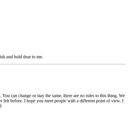
‌‌​ ‌‌‌​‌​​‍ ‍‌‍​ ‌‍‍​‌‍‍‌‌‍ ​‌‍‌​‌ ​‍‌‍‌‌‌‍ ‍​‍‌‌​ ‌‌‌​​‍‌‌ ‌‍‍ ‌‍‌‌‌ ‍‌​‍‌‌​ ​ ‌​‌​​‍‌‌​ ​ ‌​‌​​‍‌‌​ ​‍​ ​‍​ ​​‌ ‌‍​ ‌​‌ ​ ‌‍‍​‌ ‌ ​ ‌ ​ ‌‍​‍‌‌​ ​‍​ ​‍​‍‌‌​ ‌‌‌​‌​​‍ ‍‌ ‌​‌‍‌‌‌ ‍​‌ ‌​​‍‌‍‌ ​​‌‍‌‌‌ ​‍‌ ​ ‌ ​​‌‍‌‌‌‍​ ‌ ‌​‌‍‍‌‌ ‌‍‌‍‌‌​ ‌‌ ​​‌ ‌‌‌‍​‍‌‍ ​‌‍‍‌‌ ​ ‌‍‍​‌‍‌‌‌‍‌​​‍​‍‌ ‌
. You can change or stay the same, there are no rules to this thing. We
r felt before. I hope you meet people with a different point of view. I
‌‌‌‍‌​​‍​‍‌ ‌