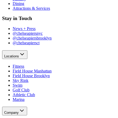
Dining​​​​‌ ‍ ​‍​‍‌‍ ‌ ​‍‌‍‍‌‌‍‌ ‌‍‍‌‌‍ ‍​‍​‍​ ‍‍​‍​‍‌ ​ ‌‍​‌‌‍ ‍‌‍‍‌‌ ‌​‌ ‍‌​‍ ‍‌‍‍‌‌‍ ​‍​‍​‍ ​​‍​‍‌‍‍​‌ ​‍‌‍‌‌‌‍‌‍​‍​‍​ ‍‍​‍​‍‌‍‍​‌ ‌​‌ ‌​‌ ​​‌ ​ ​ ‍‍​‍ ​‍ ‌‍​ ‌‍‍​‌‍‌‌‌‍ ​‌ ​ ‌‍‌‌‌‍​‌‌ ​​‌‍‍‌‌‍‌‌‌ ​‍‌ ​ ​‍ ‍‌ ​ ‌‍​‌‌‍ ‍‌‍‍‌‌ ‌​‌ ‍‌​‍ ‍‌ ​ ‌ ‌​‌ ‌‌‌‍‌​‌‍‍‌‌‍ ​‍ ‌‍‍‌‌‍ ‍‌ ‌​‌‍‌‌‌‍ ‍‌ ‌​​‍ ‌‍‌‌‌‍‌​‌‍‍‌‌ ‌​​‍ ‌‍ ‌‌‍ ‌‍‌​‌‍‌‌​ ‌‌ ​​‌ ​‍‌‍‌‌‌ ​ ‌‍‌‌‌‍ ‍‌ ‌​‌‍​‌‌ ‌​‌‍‍‌‌‍ ‌‍ ‍​ ‍ ‌‍‍‌‌‍‌​​ ‌‌‍‌‍‌‍ ‌‍ ‌ ‌​‌‍‌‌‌ ​‍​ ‍ ‌ ‌​‌ ‍‌‌ ​​‌‍‌‌​ ‌‌‍‌‍‌‍ ‌‍ ‌ ‌​‌‍‌‌‌ ​‍​ ‍ ‌ ​​‌‍​‌‌ ‌​‌‍‍​​ ‌‌‍​ ‌‍ ‌‍ ​‌ ‌‌‌‍ ‌‌‍ ‍‌ ​ ​‍‌‌​ ‌‌‌​​‍‌‌ ‌‍‍ ‌‍‌‌‌ ‍‌​‍‌‌​ ​ ‌​‌​​‍‌‌​ ​ ‌​‌​​‍‌‌​ ​‍​ ​‍​ ‌‌​ ​ ​ ‌‌​ ‍‌‌‍​ ​ ​‍‌‍‌​​ ‍​‌‍​‌​ ‍​​ ​ ​ ​ ​‍‌‌​ ​‍​ ​‍​‍‌‌​ ‌‌‌​‌​​‍ ‍‌‍ ​‌‍‍‌‌‍ ‍‌‍‍ ‌ ​ ​‍‌‌​ ‌‌‌​​‍‌‌ ‌‍‍ ‌‍‌‌‌ ‍‌​‍‌‌​ ​ ‌​‌​​‍‌‌​ ​ ‌​‌​​‍‌‌​ ​‍​ ​‍​ ‍​‌‍‌‍‌‍‌​​ ‌‍​ ‍‌‌‍​‍‌‍‌‌​ ‌ ‌‍‌‍​ ‌​​ ‌​​ ​‍​‍‌‌​ ​‍​ ​‍​‍‌‌​ ‌‌‌​‌​​‍ ‍‌‍ ‍‌‍​‌‌‍ ‌‌‍‌‌​ ‌‍​‍‌‍​‌‌ ​ ‌‍‌‌‌‌‌‌‌ ​‍‌‍ ​​ ‌‌‍‍​‌ ‌​‌ ‌​‌ ​​‌ ​ ​‍‌‌​ ​ ‌​​‌​‍‌‌​ ​‍‌​‌‍​‍‌‌​ ​‍‌​‌‍‌‍​ ‌‍‍​‌‍‌‌‌‍ ​‌ ​ ‌‍‌‌‌‍​‌‌ ​​‌‍‍‌‌‍‌‌‌ ​‍‌ ​ ​‍ ‍‌ ​ ‌‍​‌‌‍ ‍‌‍‍‌‌ ‌​‌ ‍‌​‍ ‍‌ ​ ‌ ‌​‌ ‌‌‌‍‌​‌‍‍‌‌‍ ​‍‌‍‌‍‍‌‌‍‌​​ ‌‌‍‌‍‌‍ ‌‍ ‌ ‌​‌‍‌‌‌ ​‍​‍‌‍‌ ‌​‌ ‍‌‌ ​​‌‍‌‌​ ‌‌‍‌‍‌‍ ‌‍ ‌ ‌​‌‍‌‌‌ ​‍​‍‌‍‌ ​​‌‍​‌‌ ‌​‌‍‍​​ ‌‌‍​ ‌‍ ‌‍ ​‌ ‌‌‌‍ ‌‌‍ ‍‌ ​ ​‍‌‌​ ‌‌‌​​‍‌‌ ‌‍‍ ‌‍‌‌‌ ‍‌​‍‌‌​ ​ ‌​‌​​‍‌‌​ ​ ‌​‌​​‍‌‌​ ​‍​ ​‍​ ‌‌​ ​ ​ ‌‌​ ‍‌‌‍​ ​ ​‍‌‍‌​​ ‍​‌‍​‌​ ‍​​ ​ ​ ​ ​‍‌‌​ ​‍​ ​‍​‍‌‌​ ‌‌‌​‌​​‍ ‍‌‍ ​‌‍‍‌‌‍ ‍‌‍‍ ‌ ​ ​‍‌‌​ ‌‌‌​​‍‌‌ ‌‍‍ ‌‍‌‌‌ ‍‌​‍‌‌​ ​ ‌​‌​​‍‌‌​ ​ ‌​‌​​‍‌‌​ ​‍​ ​‍​ ‍​‌‍‌‍‌‍‌​​ ‌‍​ ‍‌‌‍​‍‌‍‌‌​ ‌ ‌‍‌‍​ ‌​​ ‌​​ ​‍​‍‌‌​ ​‍​ ​‍​‍‌‌​ ‌‌‌​‌​​‍ ‍‌‍ ‍‌‍​‌‌‍ ‌‌‍‌‌​‍‌‍‌ ​​‌‍‌‌‌ ​‍‌ ​ ‌ ​​‌‍‌‌‌‍​ ‌ ‌​‌‍‍‌‌ ‌‍‌‍‌‌​ ‌‌ ​​‌ ‌‌‌‍​‍‌‍ ​‌‍‍‌‌ ​ ‌‍‍​‌‍‌‌‌‍‌​​‍​‍‌ ‌
Attractions & Services​​​​‌ ‍ ​‍​‍‌‍ ‌ ​‍‌‍‍‌‌‍‌ ‌‍‍‌‌‍ ‍​‍​‍​ ‍‍​‍​‍‌ ​ ‌‍​‌‌‍ ‍‌‍‍‌‌ ‌​‌ ‍‌​‍ ‍‌‍‍‌‌‍ ​‍​‍​‍ ​​‍​‍‌‍‍​‌ ​‍‌‍‌‌‌‍‌‍​‍​‍​ ‍‍​‍​‍‌‍‍​‌ ‌​‌ ‌​‌ ​​‌ ​ ​ ‍‍​‍ ​‍ ‌‍​ ‌‍‍​‌‍‌‌‌‍ ​‌ ​ ‌‍‌‌‌‍​‌‌ ​​‌‍‍‌‌‍‌‌‌ ​‍‌ ​ ​‍ ‍‌ ​ ‌‍​‌‌‍ ‍‌‍‍‌‌ ‌​‌ ‍‌​‍ ‍‌ ​ ‌ ‌​‌ ‌‌‌‍‌​‌‍‍‌‌‍ ​‍ ‌‍‍‌‌‍ ‍‌ ‌​‌‍‌‌‌‍ ‍‌ ‌​​‍ ‌‍‌‌‌‍‌​‌‍‍‌‌ ‌​​‍ ‌‍ ‌‌‍ ‌‍‌​‌‍‌‌​ ‌‌ ​​‌ ​‍‌‍‌‌‌ ​ ‌‍‌‌‌‍ ‍‌ ‌​‌‍​‌‌ ‌​‌‍‍‌‌‍ ‌‍ ‍​ ‍ ‌‍‍‌‌‍‌​​ ‌‌‍‌‍‌‍ ‌‍ ‌ ‌​‌‍‌‌‌ ​‍​ ‍ ‌ ‌​‌ ‍‌‌ ​​‌‍‌‌​ ‌‌‍‌‍‌‍ ‌‍ ‌ ‌​‌‍‌‌‌ ​‍​ ‍ ‌ ​​‌‍​‌‌ ‌​‌‍‍​​ ‌‌‍​ ‌‍ ‌‍ ​‌ ‌‌‌‍ ‌‌‍ ‍‌ ​ ​‍‌‌​ ‌‌‌​​‍‌‌ ‌‍‍ ‌‍‌‌‌ ‍‌​‍‌‌​ ​ ‌​‌​​‍‌‌​ ​ ‌​‌​​‍‌‌​ ​‍​ ​‍​ ‌‌​ ​ ​ ‌‌​ ‍‌‌‍​ ​ ​‍‌‍‌​​ ‍​‌‍​‌​ ‍​​ ​ ​ ​ ​‍‌‌​ ​‍​ ​‍​‍‌‌​ ‌‌‌​‌​​‍ ‍‌‍ ​‌‍‍‌‌‍ ‍‌‍‍ ‌ ​ ​‍‌‌​ ‌‌‌​​‍‌‌ ‌‍‍ ‌‍‌‌‌ ‍‌​‍‌‌​ ​ ‌​‌​​‍‌‌​ ​ ‌​‌​​‍‌‌​ ​‍​ ​‍​ ​​​ ​ ​ ‍‌​ ‍‌​ ​‍​ ‌​‌‍​‍​ ‌ ​ ​‍​ ‌ ‌‍​‍‌‍‌​​‍‌‌​ ​‍​ ​‍​‍‌‌​ ‌‌‌​‌​​‍ ‍‌‍ ‍‌‍​‌‌‍ ‌‌‍‌‌​ ‌‍​‍‌‍​‌‌ ​ ‌‍‌‌‌‌‌‌‌ ​‍‌‍ ​​ ‌‌‍‍​‌ ‌​‌ ‌​‌ ​​‌ ​ ​‍‌‌​ ​ ‌​​‌​‍‌‌​ ​‍‌​‌‍​‍‌‌​ ​‍‌​‌‍‌‍​ ‌‍‍​‌‍‌‌‌‍ ​‌ ​ ‌‍‌‌‌‍​‌‌ ​​‌‍‍‌‌‍‌‌‌ ​‍‌ ​ ​‍ ‍‌ ​ ‌‍​‌‌‍ ‍‌‍‍‌‌ ‌​‌ ‍‌​‍ ‍‌ ​ ‌ ‌​‌ ‌‌‌‍‌​‌‍‍‌‌‍ ​‍‌‍‌‍‍‌‌‍‌​​ ‌‌‍‌‍‌‍ ‌‍ ‌ ‌​‌‍‌‌‌ ​‍​‍‌‍‌ ‌​‌ ‍‌‌ ​​‌‍‌‌​ ‌‌‍‌‍‌‍ ‌‍ ‌ ‌​‌‍‌‌‌ ​‍​‍‌‍‌ ​​‌‍​‌‌ ‌​‌‍‍​​ ‌‌‍​ ‌‍ ‌‍ ​‌ ‌‌‌‍ ‌‌‍ ‍‌ ​ ​‍‌‌​ ‌‌‌​​‍‌‌ ‌‍‍ ‌‍‌‌‌ ‍‌​‍‌‌​ ​ ‌​‌​​‍‌‌​ ​ ‌​‌​​‍‌‌​ ​‍​ ​‍​ ‌‌​ ​ ​ ‌‌​ ‍‌‌‍​ ​ ​‍‌‍‌​​ ‍​‌‍​‌​ ‍​​ ​ ​ ​ ​‍‌‌​ ​‍​ ​‍​‍‌‌​ ‌‌‌​‌​​‍ ‍‌‍ ​‌‍‍‌‌‍ ‍‌‍‍ ‌ ​ ​‍‌‌​ ‌‌‌​​‍‌‌ ‌‍‍ ‌‍‌‌‌ ‍‌​‍‌‌​ ​ ‌​‌​​‍‌‌​ ​ ‌​‌​​‍‌‌​ ​‍​ ​‍​ ​​​ ​ ​ ‍‌​ ‍‌​ ​‍​ ‌​‌‍​‍​ ‌ ​ ​‍​ ‌ ‌‍​‍‌‍‌​​‍‌‌​ ​‍​ ​‍​‍‌‌​ ‌‌‌​‌​​‍ ‍‌‍ ‍‌‍​‌‌‍ ‌‌‍‌‌​‍‌‍‌ ​​‌‍‌‌‌ ​‍‌ ​ ‌ ​​‌‍‌‌‌‍​ ‌ ‌​‌‍‍‌‌ ‌‍‌‍‌‌​ ‌‌ ​​‌ ‌‌‌‍​‍‌‍ ​‌‍‍‌‌ ​ ‌‍‍​‌‍‌‌‌‍‌​​‍​‍‌ ‌
Stay in Touch​​​​‌ ‍ ​‍​‍‌‍ ‌ ​‍‌‍‍‌‌‍‌ ‌‍‍‌‌‍ ‍​‍​‍​ ‍‍​‍​‍‌ ​ ‌‍​‌‌‍ ‍‌‍‍‌‌ ‌​‌ ‍‌​‍ ‍‌‍‍‌‌‍ ​‍​‍​‍ ​​‍​‍‌‍‍​‌ ​‍‌‍‌‌‌‍‌‍​‍​‍​ ‍‍​‍​‍‌‍‍​‌ ‌​‌ ‌​‌ ​​‌ ​ ​ ‍‍​‍ ​‍ ‌‍​ ‌‍‍​‌‍‌‌‌‍ ​‌ ​ ‌‍‌‌‌‍​‌‌ ​​‌‍‍‌‌‍‌‌‌ ​‍‌ ​ ​‍ ‍‌ ​ ‌‍​‌‌‍ ‍‌‍‍‌‌ ‌​‌ ‍‌​‍ ‍‌ ​ ‌ ‌​‌ ‌‌‌‍‌​‌‍‍‌‌‍ ​‍ ‌‍‍‌‌‍ ‍‌ ‌​‌‍‌‌‌‍ ‍‌ ‌​​‍ ‌‍‌‌‌‍‌​‌‍‍‌‌ ‌​​‍ ‌‍ ‌‌‍ ‌‍‌​‌‍‌‌​ ‌‌ ​​‌ ​‍‌‍‌‌‌ ​ ‌‍‌‌‌‍ ‍‌ ‌​‌‍​‌‌ ‌​‌‍‍‌‌‍ ‌‍ ‍​ ‍ ‌‍‍‌‌‍‌​​ ‌‌‍‌‍‌‍ ‌‍ ‌ ‌​‌‍‌‌‌ ​‍​ ‍ ‌ ‌​‌ ‍‌‌ ​​‌‍‌‌​ ‌‌‍‌‍‌‍ ‌‍ ‌ ‌​‌‍‌‌‌ ​‍​ ‍ ‌ ​​‌‍​‌‌ ‌​‌‍‍​​ ‌‌‍​ ‌‍ ‌‍ ​‌ ‌‌‌‍ ‌‌‍ ‍‌ ​ ​‍‌‌​ ‌‌‌​​‍‌‌ ‌‍‍ ‌‍‌‌‌ ‍‌​‍‌‌​ ​ ‌​‌​​‍‌‌​ ​ ‌​‌​​‍‌‌​ ​‍​ ​‍​ ‍​‌‍​‍‌‍‌​​ ​‌‌‍​‍‌‍‌‌‌‍‌‌‌‍‌​‌‍​‌​ ​‍‌‍‌‌‌‍​‌​‍‌‌​ ​‍​ ​‍​‍‌‌​ ‌‌‌​‌​​‍ ‍‌ ‌​‌‍‍‌‌ ‌​‌‍ ​‌‍‌‌​ ‌‍​‍‌‍​‌‌ ​ ‌‍‌‌‌‌‌‌‌ ​‍‌‍ ​​ ‌‌‍‍​‌ ‌​‌ ‌​‌ ​​‌ ​ ​‍‌‌​ ​ ‌​​‌​‍‌‌​ ​‍‌​‌‍​‍‌‌​ ​‍‌​‌‍‌‍​ ‌‍‍​‌‍‌‌‌‍ ​‌ ​ ‌‍‌‌‌‍​‌‌ ​​‌‍‍‌‌‍‌‌‌ ​‍‌ ​ ​‍ ‍‌ ​ ‌‍​‌‌‍ ‍‌‍‍‌‌ ‌​‌ ‍‌​‍ ‍‌ ​ ‌ ‌​‌ ‌‌‌‍‌​‌‍‍‌‌‍ ​‍‌‍‌‍‍‌‌‍‌​​ ‌‌‍‌‍‌‍ ‌‍ ‌ ‌​‌‍‌‌‌ ​‍​‍‌‍‌ ‌​‌ ‍‌‌ ​​‌‍‌‌​ ‌‌‍‌‍‌‍ ‌‍ ‌ ‌​‌‍‌‌‌ ​‍​‍‌‍‌ ​​‌‍​‌‌ ‌​‌‍‍​​ ‌‌‍​ ‌‍ ‌‍ ​‌ ‌‌‌‍ ‌‌‍ ‍‌ ​ ​‍‌‌​ ‌‌‌​​‍‌‌ ‌‍‍ ‌‍‌‌‌ ‍‌​‍‌‌​ ​ ‌​‌​​‍‌‌​ ​ ‌​‌​​‍‌‌​ ​‍​ ​‍​ ‍​‌‍​‍‌‍‌​​ ​‌‌‍​‍‌‍‌‌‌‍‌‌‌‍‌​‌‍​‌​ ​‍‌‍‌‌‌‍​‌​‍‌‌​ ​‍​ ​‍​‍‌‌​ ‌‌‌​‌​​‍ ‍‌ ‌​‌‍‍‌‌ ‌​‌‍ ​‌‍‌‌​‍‌‍‌ ​​‌‍‌‌‌ ​‍‌ ​ ‌ ​​‌‍‌‌‌‍​ ‌ ‌​‌‍‍‌‌ ‌‍‌‍‌‌​ ‌‌ ​​‌ ‌‌‌‍​‍‌‍ ​‌‍‍‌‌ ​ ‌‍‍​‌‍‌‌‌‍‌​​‍​‍‌ ‌
News + Press​​​​‌ ‍ ​‍​‍‌‍ ‌ ​‍‌‍‍‌‌‍‌ ‌‍‍‌‌‍ ‍​‍​‍​ ‍‍​‍​‍‌ ​ ‌‍​‌‌‍ ‍‌‍‍‌‌ ‌​‌ ‍‌​‍ ‍‌‍‍‌‌‍ ​‍​‍​‍ ​​‍​‍‌‍‍​‌ ​‍‌‍‌‌‌‍‌‍​‍​‍​ ‍‍​‍​‍‌‍‍​‌ ‌​‌ ‌​‌ ​​‌ ​ ​ ‍‍​‍ ​‍ ‌‍​ ‌‍‍​‌‍‌‌‌‍ ​‌ ​ ‌‍‌‌‌‍​‌‌ ​​‌‍‍‌‌‍‌‌‌ ​‍‌ ​ ​‍ ‍‌ ​ ‌‍​‌‌‍ ‍‌‍‍‌‌ ‌​‌ ‍‌​‍ ‍‌ ​ ‌ ‌​‌ ‌‌‌‍‌​‌‍‍‌‌‍ ​‍ ‌‍‍‌‌‍ ‍‌ ‌​‌‍‌‌‌‍ ‍‌ ‌​​‍ ‌‍‌‌‌‍‌​‌‍‍‌‌ ‌​​‍ ‌‍ ‌‌‍ ‌‍‌​‌‍‌‌​ ‌‌ ​​‌ ​‍‌‍‌‌‌ ​ ‌‍‌‌‌‍ ‍‌ ‌​‌‍​‌‌ ‌​‌‍‍‌‌‍ ‌‍ ‍​ ‍ ‌‍‍‌‌‍‌​​ ‌‌‍‌‍‌‍ ‌‍ ‌ ‌​‌‍‌‌‌ ​‍​ ‍ ‌ ‌​‌ ‍‌‌ ​​‌‍‌‌​ ‌‌‍‌‍‌‍ ‌‍ ‌ ‌​‌‍‌‌‌ ​‍​ ‍ ‌ ​​‌‍​‌‌ ‌​‌‍‍​​ ‌‌‍​ ‌‍ ‌‍ ​‌ ‌‌‌‍ ‌‌‍ ‍‌ ​ ​‍‌‌​ ‌‌‌​​‍‌‌ ‌‍‍ ‌‍‌‌‌ ‍‌​‍‌‌​ ​ ‌​‌​​‍‌‌​ ​ ‌​‌​​‍‌‌​ ​‍​ ​‍​ ‍​‌‍​‍‌‍‌​​ ​‌‌‍​‍‌‍‌‌‌‍‌‌‌‍‌​‌‍​‌​ ​‍‌‍‌‌‌‍​‌​‍‌‌​ ​‍​ ​‍​‍‌‌​ ‌‌‌​‌​​‍ ‍‌‍ ​‌‍‍‌‌‍ ‍‌‍‍ ‌ ​ ​‍‌‌​ ‌‌‌​​‍‌‌ ‌‍‍ ‌‍‌‌‌ ‍‌​‍‌‌​ ​ ‌​‌​​‍‌‌​ ​ ‌​‌​​‍‌‌​ ​‍​ ​‍‌‍‌‍​ ‌‌​ ​‍​ ‍‌‌‍​‌‌‍‌​​ ‍​‌‍​‍​ ‍‌​ ​‍​ ‌​​ ​ ​‍‌‌​ ​‍​ ​‍​‍‌‌​ ‌‌‌​‌​​‍ ‍‌‍ ‍‌‍​‌‌‍ ‌‌‍‌‌​ ‌‍​‍‌‍​‌‌ ​ ‌‍‌‌‌‌‌‌‌ ​‍‌‍ ​​ ‌‌‍‍​‌ ‌​‌ ‌​‌ ​​‌ ​ ​‍‌‌​ ​ ‌​​‌​‍‌‌​ ​‍‌​‌‍​‍‌‌​ ​‍‌​‌‍‌‍​ ‌‍‍​‌‍‌‌‌‍ ​‌ ​ ‌‍‌‌‌‍​‌‌ ​​‌‍‍‌‌‍‌‌‌ ​‍‌ ​ ​‍ ‍‌ ​ ‌‍​‌‌‍ ‍‌‍‍‌‌ ‌​‌ ‍‌​‍ ‍‌ ​ ‌ ‌​‌ ‌‌‌‍‌​‌‍‍‌‌‍ ​‍‌‍‌‍‍‌‌‍‌​​ ‌‌‍‌‍‌‍ ‌‍ ‌ ‌​‌‍‌‌‌ ​‍​‍‌‍‌ ‌​‌ ‍‌‌ ​​‌‍‌‌​ ‌‌‍‌‍‌‍ ‌‍ ‌ ‌​‌‍‌‌‌ ​‍​‍‌‍‌ ​​‌‍​‌‌ ‌​‌‍‍​​ ‌‌‍​ ‌‍ ‌‍ ​‌ ‌‌‌‍ ‌‌‍ ‍‌ ​ ​‍‌‌​ ‌‌‌​​‍‌‌ ‌‍‍ ‌‍‌‌‌ ‍‌​‍‌‌​ ​ ‌​‌​​‍‌‌​ ​ ‌​‌​​‍‌‌​ ​‍​ ​‍​ ‍​‌‍​‍‌‍‌​​ ​‌‌‍​‍‌‍‌‌‌‍‌‌‌‍‌​‌‍​‌​ ​‍‌‍‌‌‌‍​‌​‍‌‌​ ​‍​ ​‍​‍‌‌​ ‌‌‌​‌​​‍ ‍‌‍ ​‌‍‍‌‌‍ ‍‌‍‍ ‌ ​ ​‍‌‌​ ‌‌‌​​‍‌‌ ‌‍‍ ‌‍‌‌‌ ‍‌​‍‌‌​ ​ ‌​‌​​‍‌‌​ ​ ‌​‌​​‍‌‌​ ​‍​ ​‍‌‍‌‍​ ‌‌​ ​‍​ ‍‌‌‍​‌‌‍‌​​ ‍​‌‍​‍​ ‍‌​ ​‍​ ‌​​ ​ ​‍‌‌​ ​‍​ ​‍​‍‌‌​ ‌‌‌​‌​​‍ ‍‌‍ ‍‌‍​‌‌‍ ‌‌‍‌‌​‍‌‍‌ ​​‌‍‌‌‌ ​‍‌ ​ ‌ ​​‌‍‌‌‌‍​ ‌ ‌​‌‍‍‌‌ ‌‍‌‍‌‌​ ‌‌ ​​‌ ‌‌‌‍​‍‌‍ ​‌‍‍‌‌ ​ ‌‍‍​‌‍‌‌‌‍‌​​‍​‍‌ ‌
@chelseapiersnyc​​​​‌ ‍ ​‍​‍‌‍ ‌ ​‍‌‍‍‌‌‍‌ ‌‍‍‌‌‍ ‍​‍​‍​ ‍‍​‍​‍‌ ​ ‌‍​‌‌‍ ‍‌‍‍‌‌ ‌​‌ ‍‌​‍ ‍‌‍‍‌‌‍ ​‍​‍​‍ ​​‍​‍‌‍‍​‌ ​‍‌‍‌‌‌‍‌‍​‍​‍​ ‍‍​‍​‍‌‍‍​‌ ‌​‌ ‌​‌ ​​‌ ​ ​ ‍‍​‍ ​‍ ‌‍​ ‌‍‍​‌‍‌‌‌‍ ​‌ ​ ‌‍‌‌‌‍​‌‌ ​​‌‍‍‌‌‍‌‌‌ ​‍‌ ​ ​‍ ‍‌ ​ ‌‍​‌‌‍ ‍‌‍‍‌‌ ‌​‌ ‍‌​‍ ‍‌ ​ ‌ ‌​‌ ‌‌‌‍‌​‌‍‍‌‌‍ ​‍ ‌‍‍‌‌‍ ‍‌ ‌​‌‍‌‌‌‍ ‍‌ ‌​​‍ ‌‍‌‌‌‍‌​‌‍‍‌‌ ‌​​‍ ‌‍ ‌‌‍ ‌‍‌​‌‍‌‌​ ‌‌ ​​‌ ​‍‌‍‌‌‌ ​ ‌‍‌‌‌‍ ‍‌ ‌​‌‍​‌‌ ‌​‌‍‍‌‌‍ ‌‍ ‍​ ‍ ‌‍‍‌‌‍‌​​ ‌‌‍‌‍‌‍ ‌‍ ‌ ‌​‌‍‌‌‌ ​‍​ ‍ ‌ ‌​‌ ‍‌‌ ​​‌‍‌‌​ ‌‌‍‌‍‌‍ ‌‍ ‌ ‌​‌‍‌‌‌ ​‍​ ‍ ‌ ​​‌‍​‌‌ ‌​‌‍‍​​ ‌‌‍​ ‌‍ ‌‍ ​‌ ‌‌‌‍ ‌‌‍ ‍‌ ​ ​‍‌‌​ ‌‌‌​​‍‌‌ ‌‍‍ ‌‍‌‌‌ ‍‌​‍‌‌​ ​ ‌​‌​​‍‌‌​ ​ ‌​‌​​‍‌‌​ ​‍​ ​‍​ ‍​‌‍​‍‌‍‌​​ ​‌‌‍​‍‌‍‌‌‌‍‌‌‌‍‌​‌‍​‌​ ​‍‌‍‌‌‌‍​‌​‍‌‌​ ​‍​ ​‍​‍‌‌​ ‌‌‌​‌​​‍ ‍‌‍ ​‌‍‍‌‌‍ ‍‌‍‍ ‌ ​ ​‍‌‌​ ‌‌‌​​‍‌‌ ‌‍‍ ‌‍‌‌‌ ‍‌​‍‌‌​ ​ ‌​‌​​‍‌‌​ ​ ‌​‌​​‍‌‌​ ​‍​ ​‍​ ‌​​ ​ ​ ​​‌‍‌‌‌‍​ ‌‍​‌​ ​​​ ‌​‌‍‌‌‌‍‌‍​ ‌​​ ‍‌​‍‌‌​ ​‍​ ​‍​‍‌‌​ ‌‌‌​‌​​‍ ‍‌‍ ‍‌‍​‌‌‍ ‌‌‍‌‌​ ‌‍​‍‌‍​‌‌ ​ ‌‍‌‌‌‌‌‌‌ ​‍‌‍ ​​ ‌‌‍‍​‌ ‌​‌ ‌​‌ ​​‌ ​ ​‍‌‌​ ​ ‌​​‌​‍‌‌​ ​‍‌​‌‍​‍‌‌​ ​‍‌​‌‍‌‍​ ‌‍‍​‌‍‌‌‌‍ ​‌ ​ ‌‍‌‌‌‍​‌‌ ​​‌‍‍‌‌‍‌‌‌ ​‍‌ ​ ​‍ ‍‌ ​ ‌‍​‌‌‍ ‍‌‍‍‌‌ ‌​‌ ‍‌​‍ ‍‌ ​ ‌ ‌​‌ ‌‌‌‍‌​‌‍‍‌‌‍ ​‍‌‍‌‍‍‌‌‍‌​​ ‌‌‍‌‍‌‍ ‌‍ ‌ ‌​‌‍‌‌‌ ​‍​‍‌‍‌ ‌​‌ ‍‌‌ ​​‌‍‌‌​ ‌‌‍‌‍‌‍ ‌‍ ‌ ‌​‌‍‌‌‌ ​‍​‍‌‍‌ ​​‌‍​‌‌ ‌​‌‍‍​​ ‌‌‍​ ‌‍ ‌‍ ​‌ ‌‌‌‍ ‌‌‍ ‍‌ ​ ​‍‌‌​ ‌‌‌​​‍‌‌ ‌‍‍ ‌‍‌‌‌ ‍‌​‍‌‌​ ​ ‌​‌​​‍‌‌​ ​ ‌​‌​​‍‌‌​ ​‍​ ​‍​ ‍​‌‍​‍‌‍‌​​ ​‌‌‍​‍‌‍‌‌‌‍‌‌‌‍‌​‌‍​‌​ ​‍‌‍‌‌‌‍​‌​‍‌‌​ ​‍​ ​‍​‍‌‌​ ‌‌‌​‌​​‍ ‍‌‍ ​‌‍‍‌‌‍ ‍‌‍‍ ‌ ​ ​‍‌‌​ ‌‌‌​​‍‌‌ ‌‍‍ ‌‍‌‌‌ ‍‌​‍‌‌​ ​ ‌​‌​​‍‌‌​ ​ ‌​‌​​‍‌‌​ ​‍​ ​‍​ ‌​​ ​ ​ ​​‌‍‌‌‌‍​ ‌‍​‌​ ​​​ ‌​‌‍‌‌‌‍‌‍​ ‌​​ ‍‌​‍‌‌​ ​‍​ ​‍​‍‌‌​ ‌‌‌​‌​​‍ ‍‌‍ ‍‌‍​‌‌‍ ‌‌‍‌‌​‍‌‍‌ ​​‌‍‌‌‌ ​‍‌ ​ ‌ ​​‌‍‌‌‌‍​ ‌ ‌​‌‍‍‌‌ ‌‍‌‍‌‌​ ‌‌ ​​‌ ‌‌‌‍​‍‌‍ ​‌‍‍‌‌ ​ ‌‍‍​‌‍‌‌‌‍‌​​‍​‍‌ ‌
@chelseapiersbrooklyn​​​​‌ ‍ ​‍​‍‌‍ ‌ ​‍‌‍‍‌‌‍‌ ‌‍‍‌‌‍ ‍​‍​‍​ ‍‍​‍​‍‌ ​ ‌‍​‌‌‍ ‍‌‍‍‌‌ ‌​‌ ‍‌​‍ ‍‌‍‍‌‌‍ ​‍​‍​‍ ​​‍​‍‌‍‍​‌ ​‍‌‍‌‌‌‍‌‍​‍​‍​ ‍‍​‍​‍‌‍‍​‌ ‌​‌ ‌​‌ ​​‌ ​ ​ ‍‍​‍ ​‍ ‌‍​ ‌‍‍​‌‍‌‌‌‍ ​‌ ​ ‌‍‌‌‌‍​‌‌ ​​‌‍‍‌‌‍‌‌‌ ​‍‌ ​ ​‍ ‍‌ ​ ‌‍​‌‌‍ ‍‌‍‍‌‌ ‌​‌ ‍‌​‍ ‍‌ ​ ‌ ‌​‌ ‌‌‌‍‌​‌‍‍‌‌‍ ​‍ ‌‍‍‌‌‍ ‍‌ ‌​‌‍‌‌‌‍ ‍‌ ‌​​‍ ‌‍‌‌‌‍‌​‌‍‍‌‌ ‌​​‍ ‌‍ ‌‌‍ ‌‍‌​‌‍‌‌​ ‌‌ ​​‌ ​‍‌‍‌‌‌ ​ ‌‍‌‌‌‍ ‍‌ ‌​‌‍​‌‌ ‌​‌‍‍‌‌‍ ‌‍ ‍​ ‍ ‌‍‍‌‌‍‌​​ ‌‌‍‌‍‌‍ ‌‍ ‌ ‌​‌‍‌‌‌ ​‍​ ‍ ‌ ‌​‌ ‍‌‌ ​​‌‍‌‌​ ‌‌‍‌‍‌‍ ‌‍ ‌ ‌​‌‍‌‌‌ ​‍​ ‍ ‌ ​​‌‍​‌‌ ‌​‌‍‍​​ ‌‌‍​ ‌‍ ‌‍ ​‌ ‌‌‌‍ ‌‌‍ ‍‌ ​ ​‍‌‌​ ‌‌‌​​‍‌‌ ‌‍‍ ‌‍‌‌‌ ‍‌​‍‌‌​ ​ ‌​‌​​‍‌‌​ ​ ‌​‌​​‍‌‌​ ​‍​ ​‍​ ‍​‌‍​‍‌‍‌​​ ​‌‌‍​‍‌‍‌‌‌‍‌‌‌‍‌​‌‍​‌​ ​‍‌‍‌‌‌‍​‌​‍‌‌​ ​‍​ ​‍​‍‌‌​ ‌‌‌​‌​​‍ ‍‌‍ ​‌‍‍‌‌‍ ‍‌‍‍ ‌ ​ ​‍‌‌​ ‌‌‌​​‍‌‌ ‌‍‍ ‌‍‌‌‌ ‍‌​‍‌‌​ ​ ‌​‌​​‍‌‌​ ​ ‌​‌​​‍‌‌​ ​‍​ ​‍​ ​ ​ ‌ ​ ‍​​ ​‌‌‍‌​​ ​‍‌‍‌​‌‍​‍‌‍‌‌​ ‌ ​ ​‍​ ​​​ ‌‍​ ‍‌​ ‌‌​ ​ ​ ​‍​ ‌​‌‍‌‍‌‍‌‍‌‍​‌​ ‌‌​ ‌‌‌‍​‍‌‍​ ‌‍‌‌​ ‌‌‌‍‌‌‌‍​ ‌‍​‌​ ‍​​ ​‍​‍‌‌​ ​‍​ ​‍​‍‌‌​ ‌‌‌​‌​​‍ ‍‌‍ ‍‌‍​‌‌‍ ‌‌‍‌‌​ ‌‍​‍‌‍​‌‌ ​ ‌‍‌‌‌‌‌‌‌ ​‍‌‍ ​​ ‌‌‍‍​‌ ‌​‌ ‌​‌ ​​‌ ​ ​‍‌‌​ ​ ‌​​‌​‍‌‌​ ​‍‌​‌‍​‍‌‌​ ​‍‌​‌‍‌‍​ ‌‍‍​‌‍‌‌‌‍ ​‌ ​ ‌‍‌‌‌‍​‌‌ ​​‌‍‍‌‌‍‌‌‌ ​‍‌ ​ ​‍ ‍‌ ​ ‌‍​‌‌‍ ‍‌‍‍‌‌ ‌​‌ ‍‌​‍ ‍‌ ​ ‌ ‌​‌ ‌‌‌‍‌​‌‍‍‌‌‍ ​‍‌‍‌‍‍‌‌‍‌​​ ‌‌‍‌‍‌‍ ‌‍ ‌ ‌​‌‍‌‌‌ ​‍​‍‌‍‌ ‌​‌ ‍‌‌ ​​‌‍‌‌​ ‌‌‍‌‍‌‍ ‌‍ ‌ ‌​‌‍‌‌‌ ​‍​‍‌‍‌ ​​‌‍​‌‌ ‌​‌‍‍​​ ‌‌‍​ ‌‍ ‌‍ ​‌ ‌‌‌‍ ‌‌‍ ‍‌ ​ ​‍‌‌​ ‌‌‌​​‍‌‌ ‌‍‍ ‌‍‌‌‌ ‍‌​‍‌‌​ ​ ‌​‌​​‍‌‌​ ​ ‌​‌​​‍‌‌​ ​‍​ ​‍​ ‍​‌‍​‍‌‍‌​​ ​‌‌‍​‍‌‍‌‌‌‍‌‌‌‍‌​‌‍​‌​ ​‍‌‍‌‌‌‍​‌​‍‌‌​ ​‍​ ​‍​‍‌‌​ ‌‌‌​‌​​‍ ‍‌‍ ​‌‍‍‌‌‍ ‍‌‍‍ ‌ ​ ​‍‌‌​ ‌‌‌​​‍‌‌ ‌‍‍ ‌‍‌‌‌ ‍‌​‍‌‌​ ​ ‌​‌​​‍‌‌​ ​ ‌​‌​​‍‌‌​ ​‍​ ​‍​ ​ ​ ‌ ​ ‍​​ ​‌‌‍‌​​ ​‍‌‍‌​‌‍​‍‌‍‌‌​ ‌ ​ ​‍​ ​​​ ‌‍​ ‍‌​ ‌‌​ ​ ​ ​‍​ ‌​‌‍‌‍‌‍‌‍‌‍​‌​ ‌‌​ ‌‌‌‍​‍‌‍​ ‌‍‌‌​ ‌‌‌‍‌‌‌‍​ ‌‍​‌​ ‍​​ ​‍​‍‌‌​ ​‍​ ​‍​‍‌‌​ ‌‌‌​‌​​‍ ‍‌‍ ‍‌‍​‌‌‍ ‌‌‍‌‌​‍‌‍‌ ​​‌‍‌‌‌ ​‍‌ ​ ‌ ​​‌‍‌‌‌‍​ ‌ ‌​‌‍‍‌‌ ‌‍‌‍‌‌​ ‌‌ ​​‌ ‌‌‌‍​‍‌‍ ​‌‍‍‌‌ ​ ‌‍‍​‌‍‌‌‌‍‌​​‍​‍‌ ‌
@chelseapiersct​​​​‌ ‍ ​‍​‍‌‍ ‌ ​‍‌‍‍‌‌‍‌ ‌‍‍‌‌‍ ‍​‍​‍​ ‍‍​‍​‍‌ ​ ‌‍​‌‌‍ ‍‌‍‍‌‌ ‌​‌ ‍‌​‍ ‍‌‍‍‌‌‍ ​‍​‍​‍ ​​‍​‍‌‍‍​‌ ​‍‌‍‌‌‌‍‌‍​‍​‍​ ‍‍​‍​‍‌‍‍​‌ ‌​‌ ‌​‌ ​​‌ ​ ​ ‍‍​‍ ​‍ ‌‍​ ‌‍‍​‌‍‌‌‌‍ ​‌ ​ ‌‍‌‌‌‍​‌‌ ​​‌‍‍‌‌‍‌‌‌ ​‍‌ ​ ​‍ ‍‌ ​ ‌‍​‌‌‍ ‍‌‍‍‌‌ ‌​‌ ‍‌​‍ ‍‌ ​ ‌ ‌​‌ ‌‌‌‍‌​‌‍‍‌‌‍ ​‍ ‌‍‍‌‌‍ ‍‌ ‌​‌‍‌‌‌‍ ‍‌ ‌​​‍ ‌‍‌‌‌‍‌​‌‍‍‌‌ ‌​​‍ ‌‍ ‌‌‍ ‌‍‌​‌‍‌‌​ ‌‌ ​​‌ ​‍‌‍‌‌‌ ​ ‌‍‌‌‌‍ ‍‌ ‌​‌‍​‌‌ ‌​‌‍‍‌‌‍ ‌‍ ‍​ ‍ ‌‍‍‌‌‍‌​​ ‌‌‍‌‍‌‍ ‌‍ ‌ ‌​‌‍‌‌‌ ​‍​ ‍ ‌ ‌​‌ ‍‌‌ ​​‌‍‌‌​ ‌‌‍‌‍‌‍ ‌‍ ‌ ‌​‌‍‌‌‌ ​‍​ ‍ ‌ ​​‌‍​‌‌ ‌​‌‍‍​​ ‌‌‍​ ‌‍ ‌‍ ​‌ ‌‌‌‍ ‌‌‍ ‍‌ ​ ​‍‌‌​ ‌‌‌​​‍‌‌ ‌‍‍ ‌‍‌‌‌ ‍‌​‍‌‌​ ​ ‌​‌​​‍‌‌​ ​ ‌​‌​​‍‌‌​ ​‍​ ​‍​ ‍​‌‍​‍‌‍‌​​ ​‌‌‍​‍‌‍‌‌‌‍‌‌‌‍‌​‌‍​‌​ ​‍‌‍‌‌‌‍​‌​‍‌‌​ ​‍​ ​‍​‍‌‌​ ‌‌‌​‌​​‍ ‍‌‍ ​‌‍‍‌‌‍ ‍‌‍‍ ‌ ​ ​‍‌‌​ ‌‌‌​​‍‌‌ ‌‍‍ ‌‍‌‌‌ ‍‌​‍‌‌​ ​ ‌​‌​​‍‌‌​ ​ ‌​‌​​‍‌‌​ ​‍​ ​‍‌‍​‌‌‍‌​​ ‌ ‌‍‌‌‌‍​ ​ ‌‌​ ‌‍​ ‌​​ ​​​ ‌ ‌‍​‍‌‍​‌‌‍‌​​ ‌‍‌‍‌‍​ ‍​​ ‍‌‌‍‌‍‌‍​‍​ ‌‍‌‍​‍​ ​​​ ‌​​ ​ ‌‍‌​‌‍​‍​ ​‌​ ‌‍​ ​ ​ ‌ ​ ​‌​ ‌‍​‍‌‌​ ​‍​ ​‍​‍‌‌​ ‌‌‌​‌​​‍ ‍‌‍ ‍‌‍​‌‌‍ ‌‌‍‌‌​ ‌‍​‍‌‍​‌‌ ​ ‌‍‌‌‌‌‌‌‌ ​‍‌‍ ​​ ‌‌‍‍​‌ ‌​‌ ‌​‌ ​​‌ ​ ​‍‌‌​ ​ ‌​​‌​‍‌‌​ ​‍‌​‌‍​‍‌‌​ ​‍‌​‌‍‌‍​ ‌‍‍​‌‍‌‌‌‍ ​‌ ​ ‌‍‌‌‌‍​‌‌ ​​‌‍‍‌‌‍‌‌‌ ​‍‌ ​ ​‍ ‍‌ ​ ‌‍​‌‌‍ ‍‌‍‍‌‌ ‌​‌ ‍‌​‍ ‍‌ ​ ‌ ‌​‌ ‌‌‌‍‌​‌‍‍‌‌‍ ​‍‌‍‌‍‍‌‌‍‌​​ ‌‌‍‌‍‌‍ ‌‍ ‌ ‌​‌‍‌‌‌ ​‍​‍‌‍‌ ‌​‌ ‍‌‌ ​​‌‍‌‌​ ‌‌‍‌‍‌‍ ‌‍ ‌ ‌​‌‍‌‌‌ ​‍​‍‌‍‌ ​​‌‍​‌‌ ‌​‌‍‍​​ ‌‌‍​ ‌‍ ‌‍ ​‌ ‌‌‌‍ ‌‌‍ ‍‌ ​ ​‍‌‌​ ‌‌‌​​‍‌‌ ‌‍‍ ‌‍‌‌‌ ‍‌​‍‌‌​ ​ ‌​‌​​‍‌‌​ ​ ‌​‌​​‍‌‌​ ​‍​ ​‍​ ‍​‌‍​‍‌‍‌​​ ​‌‌‍​‍‌‍‌‌‌‍‌‌‌‍‌​‌‍​‌​ ​‍‌‍‌‌‌‍​‌​‍‌‌​ ​‍​ ​‍​‍‌‌​ ‌‌‌​‌​​‍ ‍‌‍ ​‌‍‍‌‌‍ ‍‌‍‍ ‌ ​ ​‍‌‌​ ‌‌‌​​‍‌‌ ‌‍‍ ‌‍‌‌‌ ‍‌​‍‌‌​ ​ ‌​‌​​‍‌‌​ ​ ‌​‌​​‍‌‌​ ​‍​ ​‍‌‍​‌‌‍‌​​ ‌ ‌‍‌‌‌‍​ ​ ‌‌​ ‌‍​ ‌​​ ​​​ ‌ ‌‍​‍‌‍​‌‌‍‌​​ ‌‍‌‍‌‍​ ‍​​ ‍‌‌‍‌‍‌‍​‍​ ‌‍‌‍​‍​ ​​​ ‌​​ ​ ‌‍‌​‌‍​‍​ ​‌​ ‌‍​ ​ ​ ‌ ​ ​‌​ ‌‍​‍‌‌​ ​‍​ ​‍​‍‌‌​ ‌‌‌​‌​​‍ ‍‌‍ ‍‌‍​‌‌‍ ‌‌‍‌‌​‍‌‍‌ ​​‌‍‌‌‌ ​‍‌ ​ ‌ ​​‌‍‌‌‌‍​ ‌ ‌​‌‍‍‌‌ ‌‍‌‍‌‌​ ‌‌ ​​‌ ‌‌‌‍​‍‌‍ ​‌‍‍‌‌ ​ ‌‍‍​‌‍‌‌‌‍‌​​‍​‍‌ ‌
Locations​​​​‌ ‍ ​‍​‍‌‍ ‌ ​‍‌‍‍‌‌‍‌ ‌‍‍‌‌‍ ‍​‍​‍​ ‍‍​‍​‍‌ ​ ‌‍​‌‌‍ ‍‌‍‍‌‌ ‌​‌ ‍‌​‍ ‍‌‍‍‌‌‍ ​‍​‍​‍ ​​‍​‍‌‍‍​‌ ​‍‌‍‌‌‌‍‌‍​‍​‍​ ‍‍​‍​‍‌‍‍​‌ ‌​‌ ‌​‌ ​​‌ ​ ​ ‍‍​‍ ​‍ ‌‍​ ‌‍‍​‌‍‌‌‌‍ ​‌ ​ ‌‍‌‌‌‍​‌‌ ​​‌‍‍‌‌‍‌‌‌ ​‍‌ ​ ​‍ ‍‌ ​ ‌‍​‌‌‍ ‍‌‍‍‌‌ ‌​‌ ‍‌​‍ ‍‌ ​ ‌ ‌​‌ ‌‌‌‍‌​‌‍‍‌‌‍ ​‍ ‌‍‍‌‌‍ ‍‌ ‌​‌‍‌‌‌‍ ‍‌ ‌​​‍ ‌‍‌‌‌‍‌​‌‍‍‌‌ ‌​​‍ ‌‍ ‌‌‍ ‌‍‌​‌‍‌‌​ ‌‌ ​​‌ ​‍‌‍‌‌‌ ​ ‌‍‌‌‌‍ ‍‌ ‌​‌‍​‌‌ ‌​‌‍‍‌‌‍ ‌‍ ‍​ ‍ ‌‍‍‌‌‍‌​​ ‌‌‍‌‍‌‍ ‌‍ ‌ ‌​‌‍‌‌‌ ​‍​ ‍ ‌ ‌​‌ ‍‌‌ ​​‌‍‌‌​ ‌‌‍‌‍‌‍ ‌‍ ‌ ‌​‌‍‌‌‌ ​‍​ ‍ ‌ ​​‌‍​‌‌ ‌​‌‍‍​​ ‌‌‍​ ‌‍ ‌‍ ​‌ ‌‌‌‍ ‌‌‍ ‍‌ ​ ​‍‌‌​ ‌‌‌​​‍‌‌ ‌‍‍ ‌‍‌‌‌ ‍‌​‍‌‌​ ​ ‌​‌​​‍‌‌​ ​ ‌​‌​​‍‌‌​ ​‍​ ​‍‌‍‌‌‌‍​‍​ ​‍​ ‍​‌‍​ ​ ‌‌‌‍​ ‌‍​ ‌‍‌‌‌‍​‍‌‍​‌​ ​‌​‍‌‌​ ​‍​ ​‍​‍‌‌​ ‌‌‌​‌​​‍ ‍‌ ‌​‌‍‍‌‌ ‌​‌‍ ​‌‍‌‌​ ‌‍​‍‌‍​‌‌ ​ ‌‍‌‌‌‌‌‌‌ ​‍‌‍ ​​ ‌‌‍‍​‌ ‌​‌ ‌​‌ ​​‌ ​ ​‍‌‌​ ​ ‌​​‌​‍‌‌​ ​‍‌​‌‍​‍‌‌​ ​‍‌​‌‍‌‍​ ‌‍‍​‌‍‌‌‌‍ ​‌ ​ ‌‍‌‌‌‍​‌‌ ​​‌‍‍‌‌‍‌‌‌ ​‍‌ ​ ​‍ ‍‌ ​ ‌‍​‌‌‍ ‍‌‍‍‌‌ ‌​‌ ‍‌​‍ ‍‌ ​ ‌ ‌​‌ ‌‌‌‍‌​‌‍‍‌‌‍ ​‍‌‍‌‍‍‌‌‍‌​​ ‌‌‍‌‍‌‍ ‌‍ ‌ ‌​‌‍‌‌‌ ​‍​‍‌‍‌ ‌​‌ ‍‌‌ ​​‌‍‌‌​ ‌‌‍‌‍‌‍ ‌‍ ‌ ‌​‌‍‌‌‌ ​‍​‍‌‍‌ ​​‌‍​‌‌ ‌​‌‍‍​​ ‌‌‍​ ‌‍ ‌‍ ​‌ ‌‌‌‍ ‌‌‍ ‍‌ ​ ​‍‌‌​ ‌‌‌​​‍‌‌ ‌‍‍ ‌‍‌‌‌ ‍‌​‍‌‌​ ​ ‌​‌​​‍‌‌​ ​ ‌​‌​​‍‌‌​ ​‍​ ​‍‌‍‌‌‌‍​‍​ ​‍​ ‍​‌‍​ ​ ‌‌‌‍​ ‌‍​ ‌‍‌‌‌‍​‍‌‍​‌​ ​‌​‍‌‌​ ​‍​ ​‍​‍‌‌​ ‌‌‌​‌​​‍ ‍‌ ‌​‌‍‍‌‌ ‌​‌‍ ​‌‍‌‌​‍‌‍‌ ​​‌‍‌‌‌ ​‍‌ ​ ‌ ​​‌‍‌‌‌‍​ ‌ ‌​‌‍‍‌‌ ‌‍‌‍‌‌​ ‌‌ ​​‌ ‌‌‌‍​‍‌‍ ​‌‍‍‌‌ ​ ‌‍‍​‌‍‌‌‌‍‌​​‍​‍‌ ‌
Fitness​​​​‌ ‍ ​‍​‍‌‍ ‌ ​‍‌‍‍‌‌‍‌ ‌‍‍‌‌‍ ‍​‍​‍​ ‍‍​‍​‍‌ ​ ‌‍​‌‌‍ ‍‌‍‍‌‌ ‌​‌ ‍‌​‍ ‍‌‍‍‌‌‍ ​‍​‍​‍ ​​‍​‍‌‍‍​‌ ​‍‌‍‌‌‌‍‌‍​‍​‍​ ‍‍​‍​‍‌‍‍​‌ ‌​‌ ‌​‌ ​​‌ ​ ​ ‍‍​‍ ​‍ ‌‍​ ‌‍‍​‌‍‌‌‌‍ ​‌ ​ ‌‍‌‌‌‍​‌‌ ​​‌‍‍‌‌‍‌‌‌ ​‍‌ ​ ​‍ ‍‌ ​ ‌‍​‌‌‍ ‍‌‍‍‌‌ ‌​‌ ‍‌​‍ ‍‌ ​ ‌ ‌​‌ ‌‌‌‍‌​‌‍‍‌‌‍ ​‍ ‌‍‍‌‌‍ ‍‌ ‌​‌‍‌‌‌‍ ‍‌ ‌​​‍ ‌‍‌‌‌‍‌​‌‍‍‌‌ ‌​​‍ ‌‍ ‌‌‍ ‌‍‌​‌‍‌‌​ ‌‌ ​​‌ ​‍‌‍‌‌‌ ​ ‌‍‌‌‌‍ ‍‌ ‌​‌‍​‌‌ ‌​‌‍‍‌‌‍ ‌‍ ‍​ ‍ ‌‍‍‌‌‍‌​​ ‌‌‍‌‍‌‍ ‌‍ ‌ ‌​‌‍‌‌‌ ​‍​ ‍ ‌ ‌​‌ ‍‌‌ ​​‌‍‌‌​ ‌‌‍‌‍‌‍ ‌‍ ‌ ‌​‌‍‌‌‌ ​‍​ ‍ ‌ ​​‌‍​‌‌ ‌​‌‍‍​​ ‌‌‍​ ‌‍ ‌‍ ​‌ ‌‌‌‍ ‌‌‍ ‍‌ ​ ​‍‌‌​ ‌‌‌​​‍‌‌ ‌‍‍ ‌‍‌‌‌ ‍‌​‍‌‌​ ​ ‌​‌​​‍‌‌​ ​ ‌​‌​​‍‌‌​ ​‍​ ​‍‌‍‌‌‌‍​‍​ ​‍​ ‍​‌‍​ ​ ‌‌‌‍​ ‌‍​ ‌‍‌‌‌‍​‍‌‍​‌​ ​‌​‍‌‌​ ​‍​ ​‍​‍‌‌​ ‌‌‌​‌​​‍ ‍‌‍ ​‌‍‍‌‌‍ ‍‌‍‍ ‌ ​ ​‍‌‌​ ‌‌‌​​‍‌‌ ‌‍‍ ‌‍‌‌‌ ‍‌​‍‌‌​ ​ ‌​‌​​‍‌‌​ ​ ‌​‌​​‍‌‌​ ​‍​ ​‍​ ​‍​ ​ ​ ​ ‌‍​ ‌‍‌‌​ ‍​​ ‌‍​ ​‌​ ‌​‌‍​‌‌‍​ ​ ‍‌​‍‌‌​ ​‍​ ​‍​‍‌‌​ ‌‌‌​‌​​‍ ‍‌‍ ‍‌‍​‌‌‍ ‌‌‍‌‌​ ‌‍​‍‌‍​‌‌ ​ ‌‍‌‌‌‌‌‌‌ ​‍‌‍ ​​ ‌‌‍‍​‌ ‌​‌ ‌​‌ ​​‌ ​ ​‍‌‌​ ​ ‌​​‌​‍‌‌​ ​‍‌​‌‍​‍‌‌​ ​‍‌​‌‍‌‍​ ‌‍‍​‌‍‌‌‌‍ ​‌ ​ ‌‍‌‌‌‍​‌‌ ​​‌‍‍‌‌‍‌‌‌ ​‍‌ ​ ​‍ ‍‌ ​ ‌‍​‌‌‍ ‍‌‍‍‌‌ ‌​‌ ‍‌​‍ ‍‌ ​ ‌ ‌​‌ ‌‌‌‍‌​‌‍‍‌‌‍ ​‍‌‍‌‍‍‌‌‍‌​​ ‌‌‍‌‍‌‍ ‌‍ ‌ ‌​‌‍‌‌‌ ​‍​‍‌‍‌ ‌​‌ ‍‌‌ ​​‌‍‌‌​ ‌‌‍‌‍‌‍ ‌‍ ‌ ‌​‌‍‌‌‌ ​‍​‍‌‍‌ ​​‌‍​‌‌ ‌​‌‍‍​​ ‌‌‍​ ‌‍ ‌‍ ​‌ ‌‌‌‍ ‌‌‍ ‍‌ ​ ​‍‌‌​ ‌‌‌​​‍‌‌ ‌‍‍ ‌‍‌‌‌ ‍‌​‍‌‌​ ​ ‌​‌​​‍‌‌​ ​ ‌​‌​​‍‌‌​ ​‍​ ​‍‌‍‌‌‌‍​‍​ ​‍​ ‍​‌‍​ ​ ‌‌‌‍​ ‌‍​ ‌‍‌‌‌‍​‍‌‍​‌​ ​‌​‍‌‌​ ​‍​ ​‍​‍‌‌​ ‌‌‌​‌​​‍ ‍‌‍ ​‌‍‍‌‌‍ ‍‌‍‍ ‌ ​ ​‍‌‌​ ‌‌‌​​‍‌‌ ‌‍‍ ‌‍‌‌‌ ‍‌​‍‌‌​ ​ ‌​‌​​‍‌‌​ ​ ‌​‌​​‍‌‌​ ​‍​ ​‍​ ​‍​ ​ ​ ​ ‌‍​ ‌‍‌‌​ ‍​​ ‌‍​ ​‌​ ‌​‌‍​‌‌‍​ ​ ‍‌​‍‌‌​ ​‍​ ​‍​‍‌‌​ ‌‌‌​‌​​‍ ‍‌‍ ‍‌‍​‌‌‍ ‌‌‍‌‌​‍‌‍‌ ​​‌‍‌‌‌ ​‍‌ ​ ‌ ​​‌‍‌‌‌‍​ ‌ ‌​‌‍‍‌‌ ‌‍‌‍‌‌​ ‌‌ ​​‌ ‌‌‌‍​‍‌‍ ​‌‍‍‌‌ ​ ‌‍‍​‌‍‌‌‌‍‌​​‍​‍‌ ‌
Field House Manhattan​​​​‌ ‍ ​‍​‍‌‍ ‌ ​‍‌‍‍‌‌‍‌ ‌‍‍‌‌‍ ‍​‍​‍​ ‍‍​‍​‍‌ ​ ‌‍​‌‌‍ ‍‌‍‍‌‌ ‌​‌ ‍‌​‍ ‍‌‍‍‌‌‍ ​‍​‍​‍ ​​‍​‍‌‍‍​‌ ​‍‌‍‌‌‌‍‌‍​‍​‍​ ‍‍​‍​‍‌‍‍​‌ ‌​‌ ‌​‌ ​​‌ ​ ​ ‍‍​‍ ​‍ ‌‍​ ‌‍‍​‌‍‌‌‌‍ ​‌ ​ ‌‍‌‌‌‍​‌‌ ​​‌‍‍‌‌‍‌‌‌ ​‍‌ ​ ​‍ ‍‌ ​ ‌‍​‌‌‍ ‍‌‍‍‌‌ ‌​‌ ‍‌​‍ ‍‌ ​ ‌ ‌​‌ ‌‌‌‍‌​‌‍‍‌‌‍ ​‍ ‌‍‍‌‌‍ ‍‌ ‌​‌‍‌‌‌‍ ‍‌ ‌​​‍ ‌‍‌‌‌‍‌​‌‍‍‌‌ ‌​​‍ ‌‍ ‌‌‍ ‌‍‌​‌‍‌‌​ ‌‌ ​​‌ ​‍‌‍‌‌‌ ​ ‌‍‌‌‌‍ ‍‌ ‌​‌‍​‌‌ ‌​‌‍‍‌‌‍ ‌‍ ‍​ ‍ ‌‍‍‌‌‍‌​​ ‌‌‍‌‍‌‍ ‌‍ ‌ ‌​‌‍‌‌‌ ​‍​ ‍ ‌ ‌​‌ ‍‌‌ ​​‌‍‌‌​ ‌‌‍‌‍‌‍ ‌‍ ‌ ‌​‌‍‌‌‌ ​‍​ ‍ ‌ ​​‌‍​‌‌ ‌​‌‍‍​​ ‌‌‍​ ‌‍ ‌‍ ​‌ ‌‌‌‍ ‌‌‍ ‍‌ ​ ​‍‌‌​ ‌‌‌​​‍‌‌ ‌‍‍ ‌‍‌‌‌ ‍‌​‍‌‌​ ​ ‌​‌​​‍‌‌​ ​ ‌​‌​​‍‌‌​ ​‍​ ​‍‌‍‌‌‌‍​‍​ ​‍​ ‍​‌‍​ ​ ‌‌‌‍​ ‌‍​ ‌‍‌‌‌‍​‍‌‍​‌​ ​‌​‍‌‌​ ​‍​ ​‍​‍‌‌​ ‌‌‌​‌​​‍ ‍‌‍ ​‌‍‍‌‌‍ ‍‌‍‍ ‌ ​ ​‍‌‌​ ‌‌‌​​‍‌‌ ‌‍‍ ‌‍‌‌‌ ‍‌​‍‌‌​ ​ ‌​‌​​‍‌‌​ ​ ‌​‌​​‍‌‌​ ​‍​ ​‍​ ​‌​ ​ ​ ​‌‌‍​‍​ ​​​ ​‌‌‍​‌​ ‌ ​ ​‍​ ​‍​ ‌‍​ ‌​​‍‌‌​ ​‍​ ​‍​‍‌‌​ ‌‌‌​‌​​‍ ‍‌‍ ‍‌‍​‌‌‍ ‌‌‍‌‌​ ‌‍​‍‌‍​‌‌ ​ ‌‍‌‌‌‌‌‌‌ ​‍‌‍ ​​ ‌‌‍‍​‌ ‌​‌ ‌​‌ ​​‌ ​ ​‍‌‌​ ​ ‌​​‌​‍‌‌​ ​‍‌​‌‍​‍‌‌​ ​‍‌​‌‍‌‍​ ‌‍‍​‌‍‌‌‌‍ ​‌ ​ ‌‍‌‌‌‍​‌‌ ​​‌‍‍‌‌‍‌‌‌ ​‍‌ ​ ​‍ ‍‌ ​ ‌‍​‌‌‍ ‍‌‍‍‌‌ ‌​‌ ‍‌​‍ ‍‌ ​ ‌ ‌​‌ ‌‌‌‍‌​‌‍‍‌‌‍ ​‍‌‍‌‍‍‌‌‍‌​​ ‌‌‍‌‍‌‍ ‌‍ ‌ ‌​‌‍‌‌‌ ​‍​‍‌‍‌ ‌​‌ ‍‌‌ ​​‌‍‌‌​ ‌‌‍‌‍‌‍ ‌‍ ‌ ‌​‌‍‌‌‌ ​‍​‍‌‍‌ ​​‌‍​‌‌ ‌​‌‍‍​​ ‌‌‍​ ‌‍ ‌‍ ​‌ ‌‌‌‍ ‌‌‍ ‍‌ ​ ​‍‌‌​ ‌‌‌​​‍‌‌ ‌‍‍ ‌‍‌‌‌ ‍‌​‍‌‌​ ​ ‌​‌​​‍‌‌​ ​ ‌​‌​​‍‌‌​ ​‍​ ​‍‌‍‌‌‌‍​‍​ ​‍​ ‍​‌‍​ ​ ‌‌‌‍​ ‌‍​ ‌‍‌‌‌‍​‍‌‍​‌​ ​‌​‍‌‌​ ​‍​ ​‍​‍‌‌​ ‌‌‌​‌​​‍ ‍‌‍ ​‌‍‍‌‌‍ ‍‌‍‍ ‌ ​ ​‍‌‌​ ‌‌‌​​‍‌‌ ‌‍‍ ‌‍‌‌‌ ‍‌​‍‌‌​ ​ ‌​‌​​‍‌‌​ ​ ‌​‌​​‍‌‌​ ​‍​ ​‍​ ​‌​ ​ ​ ​‌‌‍​‍​ ​​​ ​‌‌‍​‌​ ‌ ​ ​‍​ ​‍​ ‌‍​ ‌​​‍‌‌​ ​‍​ ​‍​‍‌‌​ ‌‌‌​‌​​‍ ‍‌‍ ‍‌‍​‌‌‍ ‌‌‍‌‌​‍‌‍‌ ​​‌‍‌‌‌ ​‍‌ ​ ‌ ​​‌‍‌‌‌‍​ ‌ ‌​‌‍‍‌‌ ‌‍‌‍‌‌​ ‌‌ ​​‌ ‌‌‌‍​‍‌‍ ​‌‍‍‌‌ ​ ‌‍‍​‌‍‌‌‌‍‌​​‍​‍‌ ‌
Field House Brooklyn​​​​‌ ‍ ​‍​‍‌‍ ‌ ​‍‌‍‍‌‌‍‌ ‌‍‍‌‌‍ ‍​‍​‍​ ‍‍​‍​‍‌ ​ ‌‍​‌‌‍ ‍‌‍‍‌‌ ‌​‌ ‍‌​‍ ‍‌‍‍‌‌‍ ​‍​‍​‍ ​​‍​‍‌‍‍​‌ ​‍‌‍‌‌‌‍‌‍​‍​‍​ ‍‍​‍​‍‌‍‍​‌ ‌​‌ ‌​‌ ​​‌ ​ ​ ‍‍​‍ ​‍ ‌‍​ ‌‍‍​‌‍‌‌‌‍ ​‌ ​ ‌‍‌‌‌‍​‌‌ ​​‌‍‍‌‌‍‌‌‌ ​‍‌ ​ ​‍ ‍‌ ​ ‌‍​‌‌‍ ‍‌‍‍‌‌ ‌​‌ ‍‌​‍ ‍‌ ​ ‌ ‌​‌ ‌‌‌‍‌​‌‍‍‌‌‍ ​‍ ‌‍‍‌‌‍ ‍‌ ‌​‌‍‌‌‌‍ ‍‌ ‌​​‍ ‌‍‌‌‌‍‌​‌‍‍‌‌ ‌​​‍ ‌‍ ‌‌‍ ‌‍‌​‌‍‌‌​ ‌‌ ​​‌ ​‍‌‍‌‌‌ ​ ‌‍‌‌‌‍ ‍‌ ‌​‌‍​‌‌ ‌​‌‍‍‌‌‍ ‌‍ ‍​ ‍ ‌‍‍‌‌‍‌​​ ‌‌‍‌‍‌‍ ‌‍ ‌ ‌​‌‍‌‌‌ ​‍​ ‍ ‌ ‌​‌ ‍‌‌ ​​‌‍‌‌​ ‌‌‍‌‍‌‍ ‌‍ ‌ ‌​‌‍‌‌‌ ​‍​ ‍ ‌ ​​‌‍​‌‌ ‌​‌‍‍​​ ‌‌‍​ ‌‍ ‌‍ ​‌ ‌‌‌‍ ‌‌‍ ‍‌ ​ ​‍‌‌​ ‌‌‌​​‍‌‌ ‌‍‍ ‌‍‌‌‌ ‍‌​‍‌‌​ ​ ‌​‌​​‍‌‌​ ​ ‌​‌​​‍‌‌​ ​‍​ ​‍‌‍‌‌‌‍​‍​ ​‍​ ‍​‌‍​ ​ ‌‌‌‍​ ‌‍​ ‌‍‌‌‌‍​‍‌‍​‌​ ​‌​‍‌‌​ ​‍​ ​‍​‍‌‌​ ‌‌‌​‌​​‍ ‍‌‍ ​‌‍‍‌‌‍ ‍‌‍‍ ‌ ​ ​‍‌‌​ ‌‌‌​​‍‌‌ ‌‍‍ ‌‍‌‌‌ ‍‌​‍‌‌​ ​ ‌​‌​​‍‌‌​ ​ ‌​‌​​‍‌‌​ ​‍​ ​‍​ ‌‍​ ‍​​ ‌ ‌‍‌​​ ​‌​ ​‍​ ‌‌​ ‌‍​ ​‍​ ​‌‌‍​ ​ ​‌​‍‌‌​ ​‍​ ​‍​‍‌‌​ ‌‌‌​‌​​‍ ‍‌‍ ‍‌‍​‌‌‍ ‌‌‍‌‌​ ‌‍​‍‌‍​‌‌ ​ ‌‍‌‌‌‌‌‌‌ ​‍‌‍ ​​ ‌‌‍‍​‌ ‌​‌ ‌​‌ ​​‌ ​ ​‍‌‌​ ​ ‌​​‌​‍‌‌​ ​‍‌​‌‍​‍‌‌​ ​‍‌​‌‍‌‍​ ‌‍‍​‌‍‌‌‌‍ ​‌ ​ ‌‍‌‌‌‍​‌‌ ​​‌‍‍‌‌‍‌‌‌ ​‍‌ ​ ​‍ ‍‌ ​ ‌‍​‌‌‍ ‍‌‍‍‌‌ ‌​‌ ‍‌​‍ ‍‌ ​ ‌ ‌​‌ ‌‌‌‍‌​‌‍‍‌‌‍ ​‍‌‍‌‍‍‌‌‍‌​​ ‌‌‍‌‍‌‍ ‌‍ ‌ ‌​‌‍‌‌‌ ​‍​‍‌‍‌ ‌​‌ ‍‌‌ ​​‌‍‌‌​ ‌‌‍‌‍‌‍ ‌‍ ‌ ‌​‌‍‌‌‌ ​‍​‍‌‍‌ ​​‌‍​‌‌ ‌​‌‍‍​​ ‌‌‍​ ‌‍ ‌‍ ​‌ ‌‌‌‍ ‌‌‍ ‍‌ ​ ​‍‌‌​ ‌‌‌​​‍‌‌ ‌‍‍ ‌‍‌‌‌ ‍‌​‍‌‌​ ​ ‌​‌​​‍‌‌​ ​ ‌​‌​​‍‌‌​ ​‍​ ​‍‌‍‌‌‌‍​‍​ ​‍​ ‍​‌‍​ ​ ‌‌‌‍​ ‌‍​ ‌‍‌‌‌‍​‍‌‍​‌​ ​‌​‍‌‌​ ​‍​ ​‍​‍‌‌​ ‌‌‌​‌​​‍ ‍‌‍ ​‌‍‍‌‌‍ ‍‌‍‍ ‌ ​ ​‍‌‌​ ‌‌‌​​‍‌‌ ‌‍‍ ‌‍‌‌‌ ‍‌​‍‌‌​ ​ ‌​‌​​‍‌‌​ ​ ‌​‌​​‍‌‌​ ​‍​ ​‍​ ‌‍​ ‍​​ ‌ ‌‍‌​​ ​‌​ ​‍​ ‌‌​ ‌‍​ ​‍​ ​‌‌‍​ ​ ​‌​‍‌‌​ ​‍​ ​‍​‍‌‌​ ‌‌‌​‌​​‍ ‍‌‍ ‍‌‍​‌‌‍ ‌‌‍‌‌​‍‌‍‌ ​​‌‍‌‌‌ ​‍‌ ​ ‌ ​​‌‍‌‌‌‍​ ‌ ‌​‌‍‍‌‌ ‌‍‌‍‌‌​ ‌‌ ​​‌ ‌‌‌‍​‍‌‍ ​‌‍‍‌‌ ​ ‌‍‍​‌‍‌‌‌‍‌​​‍​‍‌ ‌
Sky Rink​​​​‌ ‍ ​‍​‍‌‍ ‌ ​‍‌‍‍‌‌‍‌ ‌‍‍‌‌‍ ‍​‍​‍​ ‍‍​‍​‍‌ ​ ‌‍​‌‌‍ ‍‌‍‍‌‌ ‌​‌ ‍‌​‍ ‍‌‍‍‌‌‍ ​‍​‍​‍ ​​‍​‍‌‍‍​‌ ​‍‌‍‌‌‌‍‌‍​‍​‍​ ‍‍​‍​‍‌‍‍​‌ ‌​‌ ‌​‌ ​​‌ ​ ​ ‍‍​‍ ​‍ ‌‍​ ‌‍‍​‌‍‌‌‌‍ ​‌ ​ ‌‍‌‌‌‍​‌‌ ​​‌‍‍‌‌‍‌‌‌ ​‍‌ ​ ​‍ ‍‌ ​ ‌‍​‌‌‍ ‍‌‍‍‌‌ ‌​‌ ‍‌​‍ ‍‌ ​ ‌ ‌​‌ ‌‌‌‍‌​‌‍‍‌‌‍ ​‍ ‌‍‍‌‌‍ ‍‌ ‌​‌‍‌‌‌‍ ‍‌ ‌​​‍ ‌‍‌‌‌‍‌​‌‍‍‌‌ ‌​​‍ ‌‍ ‌‌‍ ‌‍‌​‌‍‌‌​ ‌‌ ​​‌ ​‍‌‍‌‌‌ ​ ‌‍‌‌‌‍ ‍‌ ‌​‌‍​‌‌ ‌​‌‍‍‌‌‍ ‌‍ ‍​ ‍ ‌‍‍‌‌‍‌​​ ‌‌‍‌‍‌‍ ‌‍ ‌ ‌​‌‍‌‌‌ ​‍​ ‍ ‌ ‌​‌ ‍‌‌ ​​‌‍‌‌​ ‌‌‍‌‍‌‍ ‌‍ ‌ ‌​‌‍‌‌‌ ​‍​ ‍ ‌ ​​‌‍​‌‌ ‌​‌‍‍​​ ‌‌‍​ ‌‍ ‌‍ ​‌ ‌‌‌‍ ‌‌‍ ‍‌ ​ ​‍‌‌​ ‌‌‌​​‍‌‌ ‌‍‍ ‌‍‌‌‌ ‍‌​‍‌‌​ ​ ‌​‌​​‍‌‌​ ​ ‌​‌​​‍‌‌​ ​‍​ ​‍‌‍‌‌‌‍​‍​ ​‍​ ‍​‌‍​ ​ ‌‌‌‍​ ‌‍​ ‌‍‌‌‌‍​‍‌‍​‌​ ​‌​‍‌‌​ ​‍​ ​‍​‍‌‌​ ‌‌‌​‌​​‍ ‍‌‍ ​‌‍‍‌‌‍ ‍‌‍‍ ‌ ​ ​‍‌‌​ ‌‌‌​​‍‌‌ ‌‍‍ ‌‍‌‌‌ ‍‌​‍‌‌​ ​ ‌​‌​​‍‌‌​ ​ ‌​‌​​‍‌‌​ ​‍​ ​‍​ ‌​​ ‌ ‌‍‌‍‌‍‌‍​ ​​​ ‌‍​ ‌‌​ ‌​‌‍‌​‌‍‌​​ ​‌‌‍​‍​‍‌‌​ ​‍​ ​‍​‍‌‌​ ‌‌‌​‌​​‍ ‍‌‍ ‍‌‍​‌‌‍ ‌‌‍‌‌​ ‌‍​‍‌‍​‌‌ ​ ‌‍‌‌‌‌‌‌‌ ​‍‌‍ ​​ ‌‌‍‍​‌ ‌​‌ ‌​‌ ​​‌ ​ ​‍‌‌​ ​ ‌​​‌​‍‌‌​ ​‍‌​‌‍​‍‌‌​ ​‍‌​‌‍‌‍​ ‌‍‍​‌‍‌‌‌‍ ​‌ ​ ‌‍‌‌‌‍​‌‌ ​​‌‍‍‌‌‍‌‌‌ ​‍‌ ​ ​‍ ‍‌ ​ ‌‍​‌‌‍ ‍‌‍‍‌‌ ‌​‌ ‍‌​‍ ‍‌ ​ ‌ ‌​‌ ‌‌‌‍‌​‌‍‍‌‌‍ ​‍‌‍‌‍‍‌‌‍‌​​ ‌‌‍‌‍‌‍ ‌‍ ‌ ‌​‌‍‌‌‌ ​‍​‍‌‍‌ ‌​‌ ‍‌‌ ​​‌‍‌‌​ ‌‌‍‌‍‌‍ ‌‍ ‌ ‌​‌‍‌‌‌ ​‍​‍‌‍‌ ​​‌‍​‌‌ ‌​‌‍‍​​ ‌‌‍​ ‌‍ ‌‍ ​‌ ‌‌‌‍ ‌‌‍ ‍‌ ​ ​‍‌‌​ ‌‌‌​​‍‌‌ ‌‍‍ ‌‍‌‌‌ ‍‌​‍‌‌​ ​ ‌​‌​​‍‌‌​ ​ ‌​‌​​‍‌‌​ ​‍​ ​‍‌‍‌‌‌‍​‍​ ​‍​ ‍​‌‍​ ​ ‌‌‌‍​ ‌‍​ ‌‍‌‌‌‍​‍‌‍​‌​ ​‌​‍‌‌​ ​‍​ ​‍​‍‌‌​ ‌‌‌​‌​​‍ ‍‌‍ ​‌‍‍‌‌‍ ‍‌‍‍ ‌ ​ ​‍‌‌​ ‌‌‌​​‍‌‌ ‌‍‍ ‌‍‌‌‌ ‍‌​‍‌‌​ ​ ‌​‌​​‍‌‌​ ​ ‌​‌​​‍‌‌​ ​‍​ ​‍​ ‌​​ ‌ ‌‍‌‍‌‍‌‍​ ​​​ ‌‍​ ‌‌​ ‌​‌‍‌​‌‍‌​​ ​‌‌‍​‍​‍‌‌​ ​‍​ ​‍​‍‌‌​ ‌‌‌​‌​​‍ ‍‌‍ ‍‌‍​‌‌‍ ‌‌‍‌‌​‍‌‍‌ ​​‌‍‌‌‌ ​‍‌ ​ ‌ ​​‌‍‌‌‌‍​ ‌ ‌​‌‍‍‌‌ ‌‍‌‍‌‌​ ‌‌ ​​‌ ‌‌‌‍​‍‌‍ ​‌‍‍‌‌ ​ ‌‍‍​‌‍‌‌‌‍‌​​‍​‍‌ ‌
Swim​​​​‌ ‍ ​‍​‍‌‍ ‌ ​‍‌‍‍‌‌‍‌ ‌‍‍‌‌‍ ‍​‍​‍​ ‍‍​‍​‍‌ ​ ‌‍​‌‌‍ ‍‌‍‍‌‌ ‌​‌ ‍‌​‍ ‍‌‍‍‌‌‍ ​‍​‍​‍ ​​‍​‍‌‍‍​‌ ​‍‌‍‌‌‌‍‌‍​‍​‍​ ‍‍​‍​‍‌‍‍​‌ ‌​‌ ‌​‌ ​​‌ ​ ​ ‍‍​‍ ​‍ ‌‍​ ‌‍‍​‌‍‌‌‌‍ ​‌ ​ ‌‍‌‌‌‍​‌‌ ​​‌‍‍‌‌‍‌‌‌ ​‍‌ ​ ​‍ ‍‌ ​ ‌‍​‌‌‍ ‍‌‍‍‌‌ ‌​‌ ‍‌​‍ ‍‌ ​ ‌ ‌​‌ ‌‌‌‍‌​‌‍‍‌‌‍ ​‍ ‌‍‍‌‌‍ ‍‌ ‌​‌‍‌‌‌‍ ‍‌ ‌​​‍ ‌‍‌‌‌‍‌​‌‍‍‌‌ ‌​​‍ ‌‍ ‌‌‍ ‌‍‌​‌‍‌‌​ ‌‌ ​​‌ ​‍‌‍‌‌‌ ​ ‌‍‌‌‌‍ ‍‌ ‌​‌‍​‌‌ ‌​‌‍‍‌‌‍ ‌‍ ‍​ ‍ ‌‍‍‌‌‍‌​​ ‌‌‍‌‍‌‍ ‌‍ ‌ ‌​‌‍‌‌‌ ​‍​ ‍ ‌ ‌​‌ ‍‌‌ ​​‌‍‌‌​ ‌‌‍‌‍‌‍ ‌‍ ‌ ‌​‌‍‌‌‌ ​‍​ ‍ ‌ ​​‌‍​‌‌ ‌​‌‍‍​​ ‌‌‍​ ‌‍ ‌‍ ​‌ ‌‌‌‍ ‌‌‍ ‍‌ ​ ​‍‌‌​ ‌‌‌​​‍‌‌ ‌‍‍ ‌‍‌‌‌ ‍‌​‍‌‌​ ​ ‌​‌​​‍‌‌​ ​ ‌​‌​​‍‌‌​ ​‍​ ​‍‌‍‌‌‌‍​‍​ ​‍​ ‍​‌‍​ ​ ‌‌‌‍​ ‌‍​ ‌‍‌‌‌‍​‍‌‍​‌​ ​‌​‍‌‌​ ​‍​ ​‍​‍‌‌​ ‌‌‌​‌​​‍ ‍‌‍ ​‌‍‍‌‌‍ ‍‌‍‍ ‌ ​ ​‍‌‌​ ‌‌‌​​‍‌‌ ‌‍‍ ‌‍‌‌‌ ‍‌​‍‌‌​ ​ ‌​‌​​‍‌‌​ ​ ‌​‌​​‍‌‌​ ​‍​ ​‍‌‍‌‍‌‍‌‍​ ​​​ ‌‌​ ‌‌​ ‌​​ ​‍‌‍​ ​ ​‌​ ​ ‌‍​ ‌‍​‌‌‍​ ‌‍‌‌​ ‌‍​ ​‌​ ​ ‌‍​ ‌‍​‍​ ‌​​ ‍​‌‍‌​​ ‍​​ ‌‍​ ‌‌‌‍​‍​ ‌​​ ‌​​ ​‌​ ‍‌​ ‍‌‌‍​ ​‍‌‌​ ​‍​ ​‍​‍‌‌​ ‌‌‌​‌​​‍ ‍‌‍ ‍‌‍​‌‌‍ ‌‌‍‌‌​ ‌‍​‍‌‍​‌‌ ​ ‌‍‌‌‌‌‌‌‌ ​‍‌‍ ​​ ‌‌‍‍​‌ ‌​‌ ‌​‌ ​​‌ ​ ​‍‌‌​ ​ ‌​​‌​‍‌‌​ ​‍‌​‌‍​‍‌‌​ ​‍‌​‌‍‌‍​ ‌‍‍​‌‍‌‌‌‍ ​‌ ​ ‌‍‌‌‌‍​‌‌ ​​‌‍‍‌‌‍‌‌‌ ​‍‌ ​ ​‍ ‍‌ ​ ‌‍​‌‌‍ ‍‌‍‍‌‌ ‌​‌ ‍‌​‍ ‍‌ ​ ‌ ‌​‌ ‌‌‌‍‌​‌‍‍‌‌‍ ​‍‌‍‌‍‍‌‌‍‌​​ ‌‌‍‌‍‌‍ ‌‍ ‌ ‌​‌‍‌‌‌ ​‍​‍‌‍‌ ‌​‌ ‍‌‌ ​​‌‍‌‌​ ‌‌‍‌‍‌‍ ‌‍ ‌ ‌​‌‍‌‌‌ ​‍​‍‌‍‌ ​​‌‍​‌‌ ‌​‌‍‍​​ ‌‌‍​ ‌‍ ‌‍ ​‌ ‌‌‌‍ ‌‌‍ ‍‌ ​ ​‍‌‌​ ‌‌‌​​‍‌‌ ‌‍‍ ‌‍‌‌‌ ‍‌​‍‌‌​ ​ ‌​‌​​‍‌‌​ ​ ‌​‌​​‍‌‌​ ​‍​ ​‍‌‍‌‌‌‍​‍​ ​‍​ ‍​‌‍​ ​ ‌‌‌‍​ ‌‍​ ‌‍‌‌‌‍​‍‌‍​‌​ ​‌​‍‌‌​ ​‍​ ​‍​‍‌‌​ ‌‌‌​‌​​‍ ‍‌‍ ​‌‍‍‌‌‍ ‍‌‍‍ ‌ ​ ​‍‌‌​ ‌‌‌​​‍‌‌ ‌‍‍ ‌‍‌‌‌ ‍‌​‍‌‌​ ​ ‌​‌​​‍‌‌​ ​ ‌​‌​​‍‌‌​ ​‍​ ​‍‌‍‌‍‌‍‌‍​ ​​​ ‌‌​ ‌‌​ ‌​​ ​‍‌‍​ ​ ​‌​ ​ ‌‍​ ‌‍​‌‌‍​ ‌‍‌‌​ ‌‍​ ​‌​ ​ ‌‍​ ‌‍​‍​ ‌​​ ‍​‌‍‌​​ ‍​​ ‌‍​ ‌‌‌‍​‍​ ‌​​ ‌​​ ​‌​ ‍‌​ ‍‌‌‍​ ​‍‌‌​ ​‍​ ​‍​‍‌‌​ ‌‌‌​‌​​‍ ‍‌‍ ‍‌‍​‌‌‍ ‌‌‍‌‌​‍‌‍‌ ​​‌‍‌‌‌ ​‍‌ ​ ‌ ​​‌‍‌‌‌‍​ ‌ ‌​‌‍‍‌‌ ‌‍‌‍‌‌​ ‌‌ ​​‌ ‌‌‌‍​‍‌‍ ​‌‍‍‌‌ ​ ‌‍‍​‌‍‌‌‌‍‌​​‍​‍‌ ‌
Golf Club​​​​‌ ‍ ​‍​‍‌‍ ‌ ​‍‌‍‍‌‌‍‌ ‌‍‍‌‌‍ ‍​‍​‍​ ‍‍​‍​‍‌ ​ ‌‍​‌‌‍ ‍‌‍‍‌‌ ‌​‌ ‍‌​‍ ‍‌‍‍‌‌‍ ​‍​‍​‍ ​​‍​‍‌‍‍​‌ ​‍‌‍‌‌‌‍‌‍​‍​‍​ ‍‍​‍​‍‌‍‍​‌ ‌​‌ ‌​‌ ​​‌ ​ ​ ‍‍​‍ ​‍ ‌‍​ ‌‍‍​‌‍‌‌‌‍ ​‌ ​ ‌‍‌‌‌‍​‌‌ ​​‌‍‍‌‌‍‌‌‌ ​‍‌ ​ ​‍ ‍‌ ​ ‌‍​‌‌‍ ‍‌‍‍‌‌ ‌​‌ ‍‌​‍ ‍‌ ​ ‌ ‌​‌ ‌‌‌‍‌​‌‍‍‌‌‍ ​‍ ‌‍‍‌‌‍ ‍‌ ‌​‌‍‌‌‌‍ ‍‌ ‌​​‍ ‌‍‌‌‌‍‌​‌‍‍‌‌ ‌​​‍ ‌‍ ‌‌‍ ‌‍‌​‌‍‌‌​ ‌‌ ​​‌ ​‍‌‍‌‌‌ ​ ‌‍‌‌‌‍ ‍‌ ‌​‌‍​‌‌ ‌​‌‍‍‌‌‍ ‌‍ ‍​ ‍ ‌‍‍‌‌‍‌​​ ‌‌‍‌‍‌‍ ‌‍ ‌ ‌​‌‍‌‌‌ ​‍​ ‍ ‌ ‌​‌ ‍‌‌ ​​‌‍‌‌​ ‌‌‍‌‍‌‍ ‌‍ ‌ ‌​‌‍‌‌‌ ​‍​ ‍ ‌ ​​‌‍​‌‌ ‌​‌‍‍​​ ‌‌‍​ ‌‍ ‌‍ ​‌ ‌‌‌‍ ‌‌‍ ‍‌ ​ ​‍‌‌​ ‌‌‌​​‍‌‌ ‌‍‍ ‌‍‌‌‌ ‍‌​‍‌‌​ ​ ‌​‌​​‍‌‌​ ​ ‌​‌​​‍‌‌​ ​‍​ ​‍‌‍‌‌‌‍​‍​ ​‍​ ‍​‌‍​ ​ ‌‌‌‍​ ‌‍​ ‌‍‌‌‌‍​‍‌‍​‌​ ​‌​‍‌‌​ ​‍​ ​‍​‍‌‌​ ‌‌‌​‌​​‍ ‍‌‍ ​‌‍‍‌‌‍ ‍‌‍‍ ‌ ​ ​‍‌‌​ ‌‌‌​​‍‌‌ ‌‍‍ ‌‍‌‌‌ ‍‌​‍‌‌​ ​ ‌​‌​​‍‌‌​ ​ ‌​‌​​‍‌‌​ ​‍​ ​‍​ ‌​‌‍‌‌​ ‌‍‌‍‌​​ ​‍​ ‌‍​ ​‍‌‍‌‍‌‍​‌‌‍​ ‌‍​ ‌‍​ ​‍‌‌​ ​‍​ ​‍​‍‌‌​ ‌‌‌​‌​​‍ ‍‌‍ ‍‌‍​‌‌‍ ‌‌‍‌‌​ ‌‍​‍‌‍​‌‌ ​ ‌‍‌‌‌‌‌‌‌ ​‍‌‍ ​​ ‌‌‍‍​‌ ‌​‌ ‌​‌ ​​‌ ​ ​‍‌‌​ ​ ‌​​‌​‍‌‌​ ​‍‌​‌‍​‍‌‌​ ​‍‌​‌‍‌‍​ ‌‍‍​‌‍‌‌‌‍ ​‌ ​ ‌‍‌‌‌‍​‌‌ ​​‌‍‍‌‌‍‌‌‌ ​‍‌ ​ ​‍ ‍‌ ​ ‌‍​‌‌‍ ‍‌‍‍‌‌ ‌​‌ ‍‌​‍ ‍‌ ​ ‌ ‌​‌ ‌‌‌‍‌​‌‍‍‌‌‍ ​‍‌‍‌‍‍‌‌‍‌​​ ‌‌‍‌‍‌‍ ‌‍ ‌ ‌​‌‍‌‌‌ ​‍​‍‌‍‌ ‌​‌ ‍‌‌ ​​‌‍‌‌​ ‌‌‍‌‍‌‍ ‌‍ ‌ ‌​‌‍‌‌‌ ​‍​‍‌‍‌ ​​‌‍​‌‌ ‌​‌‍‍​​ ‌‌‍​ ‌‍ ‌‍ ​‌ ‌‌‌‍ ‌‌‍ ‍‌ ​ ​‍‌‌​ ‌‌‌​​‍‌‌ ‌‍‍ ‌‍‌‌‌ ‍‌​‍‌‌​ ​ ‌​‌​​‍‌‌​ ​ ‌​‌​​‍‌‌​ ​‍​ ​‍‌‍‌‌‌‍​‍​ ​‍​ ‍​‌‍​ ​ ‌‌‌‍​ ‌‍​ ‌‍‌‌‌‍​‍‌‍​‌​ ​‌​‍‌‌​ ​‍​ ​‍​‍‌‌​ ‌‌‌​‌​​‍ ‍‌‍ ​‌‍‍‌‌‍ ‍‌‍‍ ‌ ​ ​‍‌‌​ ‌‌‌​​‍‌‌ ‌‍‍ ‌‍‌‌‌ ‍‌​‍‌‌​ ​ ‌​‌​​‍‌‌​ ​ ‌​‌​​‍‌‌​ ​‍​ ​‍​ ‌​‌‍‌‌​ ‌‍‌‍‌​​ ​‍​ ‌‍​ ​‍‌‍‌‍‌‍​‌‌‍​ ‌‍​ ‌‍​ ​‍‌‌​ ​‍​ ​‍​‍‌‌​ ‌‌‌​‌​​‍ ‍‌‍ ‍‌‍​‌‌‍ ‌‌‍‌‌​‍‌‍‌ ​​‌‍‌‌‌ ​‍‌ ​ ‌ ​​‌‍‌‌‌‍​ ‌ ‌​‌‍‍‌‌ ‌‍‌‍‌‌​ ‌‌ ​​‌ ‌‌‌‍​‍‌‍ ​‌‍‍‌‌ ​ ‌‍‍​‌‍‌‌‌‍‌​​‍​‍‌ ‌
Athletic Club​​​​‌ ‍ ​‍​‍‌‍ ‌ ​‍‌‍‍‌‌‍‌ ‌‍‍‌‌‍ ‍​‍​‍​ ‍‍​‍​‍‌ ​ ‌‍​‌‌‍ ‍‌‍‍‌‌ ‌​‌ ‍‌​‍ ‍‌‍‍‌‌‍ ​‍​‍​‍ ​​‍​‍‌‍‍​‌ ​‍‌‍‌‌‌‍‌‍​‍​‍​ ‍‍​‍​‍‌‍‍​‌ ‌​‌ ‌​‌ ​​‌ ​ ​ ‍‍​‍ ​‍ ‌‍​ ‌‍‍​‌‍‌‌‌‍ ​‌ ​ ‌‍‌‌‌‍​‌‌ ​​‌‍‍‌‌‍‌‌‌ ​‍‌ ​ ​‍ ‍‌ ​ ‌‍​‌‌‍ ‍‌‍‍‌‌ ‌​‌ ‍‌​‍ ‍‌ ​ ‌ ‌​‌ ‌‌‌‍‌​‌‍‍‌‌‍ ​‍ ‌‍‍‌‌‍ ‍‌ ‌​‌‍‌‌‌‍ ‍‌ ‌​​‍ ‌‍‌‌‌‍‌​‌‍‍‌‌ ‌​​‍ ‌‍ ‌‌‍ ‌‍‌​‌‍‌‌​ ‌‌ ​​‌ ​‍‌‍‌‌‌ ​ ‌‍‌‌‌‍ ‍‌ ‌​‌‍​‌‌ ‌​‌‍‍‌‌‍ ‌‍ ‍​ ‍ ‌‍‍‌‌‍‌​​ ‌‌‍‌‍‌‍ ‌‍ ‌ ‌​‌‍‌‌‌ ​‍​ ‍ ‌ ‌​‌ ‍‌‌ ​​‌‍‌‌​ ‌‌‍‌‍‌‍ ‌‍ ‌ ‌​‌‍‌‌‌ ​‍​ ‍ ‌ ​​‌‍​‌‌ ‌​‌‍‍​​ ‌‌‍​ ‌‍ ‌‍ ​‌ ‌‌‌‍ ‌‌‍ ‍‌ ​ ​‍‌‌​ ‌‌‌​​‍‌‌ ‌‍‍ ‌‍‌‌‌ ‍‌​‍‌‌​ ​ ‌​‌​​‍‌‌​ ​ ‌​‌​​‍‌‌​ ​‍​ ​‍‌‍‌‌‌‍​‍​ ​‍​ ‍​‌‍​ ​ ‌‌‌‍​ ‌‍​ ‌‍‌‌‌‍​‍‌‍​‌​ ​‌​‍‌‌​ ​‍​ ​‍​‍‌‌​ ‌‌‌​‌​​‍ ‍‌‍ ​‌‍‍‌‌‍ ‍‌‍‍ ‌ ​ ​‍‌‌​ ‌‌‌​​‍‌‌ ‌‍‍ ‌‍‌‌‌ ‍‌​‍‌‌​ ​ ‌​‌​​‍‌‌​ ​ ‌​‌​​‍‌‌​ ​‍​ ​‍​ ‍​‌‍​‌​ ​ ​ ‌​‌‍​‌​ ‌ ‌‍‌​‌‍​‌​ ​ ​ ‍​‌‍‌‌‌‍​ ​‍‌‌​ ​‍​ ​‍​‍‌‌​ ‌‌‌​‌​​‍ ‍‌‍ ‍‌‍​‌‌‍ ‌‌‍‌‌​ ‌‍​‍‌‍​‌‌ ​ ‌‍‌‌‌‌‌‌‌ ​‍‌‍ ​​ ‌‌‍‍​‌ ‌​‌ ‌​‌ ​​‌ ​ ​‍‌‌​ ​ ‌​​‌​‍‌‌​ ​‍‌​‌‍​‍‌‌​ ​‍‌​‌‍‌‍​ ‌‍‍​‌‍‌‌‌‍ ​‌ ​ ‌‍‌‌‌‍​‌‌ ​​‌‍‍‌‌‍‌‌‌ ​‍‌ ​ ​‍ ‍‌ ​ ‌‍​‌‌‍ ‍‌‍‍‌‌ ‌​‌ ‍‌​‍ ‍‌ ​ ‌ ‌​‌ ‌‌‌‍‌​‌‍‍‌‌‍ ​‍‌‍‌‍‍‌‌‍‌​​ ‌‌‍‌‍‌‍ ‌‍ ‌ ‌​‌‍‌‌‌ ​‍​‍‌‍‌ ‌​‌ ‍‌‌ ​​‌‍‌‌​ ‌‌‍‌‍‌‍ ‌‍ ‌ ‌​‌‍‌‌‌ ​‍​‍‌‍‌ ​​‌‍​‌‌ ‌​‌‍‍​​ ‌‌‍​ ‌‍ ‌‍ ​‌ ‌‌‌‍ ‌‌‍ ‍‌ ​ ​‍‌‌​ ‌‌‌​​‍‌‌ ‌‍‍ ‌‍‌‌‌ ‍‌​‍‌‌​ ​ ‌​‌​​‍‌‌​ ​ ‌​‌​​‍‌‌​ ​‍​ ​‍‌‍‌‌‌‍​‍​ ​‍​ ‍​‌‍​ ​ ‌‌‌‍​ ‌‍​ ‌‍‌‌‌‍​‍‌‍​‌​ ​‌​‍‌‌​ ​‍​ ​‍​‍‌‌​ ‌‌‌​‌​​‍ ‍‌‍ ​‌‍‍‌‌‍ ‍‌‍‍ ‌ ​ ​‍‌‌​ ‌‌‌​​‍‌‌ ‌‍‍ ‌‍‌‌‌ ‍‌​‍‌‌​ ​ ‌​‌​​‍‌‌​ ​ ‌​‌​​‍‌‌​ ​‍​ ​‍​ ‍​‌‍​‌​ ​ ​ ‌​‌‍​‌​ ‌ ‌‍‌​‌‍​‌​ ​ ​ ‍​‌‍‌‌‌‍​ ​‍‌‌​ ​‍​ ​‍​‍‌‌​ ‌‌‌​‌​​‍ ‍‌‍ ‍‌‍​‌‌‍ ‌‌‍‌‌​‍‌‍‌ ​​‌‍‌‌‌ ​‍‌ ​ ‌ ​​‌‍‌‌‌‍​ ‌ ‌​‌‍‍‌‌ ‌‍‌‍‌‌​ ‌‌ ​​‌ ‌‌‌‍​‍‌‍ ​‌‍‍‌‌ ​ ‌‍‍​‌‍‌‌‌‍‌​​‍​‍‌ ‌
Marina​​​​‌ ‍ ​‍​‍‌‍ ‌ ​‍‌‍‍‌‌‍‌ ‌‍‍‌‌‍ ‍​‍​‍​ ‍‍​‍​‍‌ ​ ‌‍​‌‌‍ ‍‌‍‍‌‌ ‌​‌ ‍‌​‍ ‍‌‍‍‌‌‍ ​‍​‍​‍ ​​‍​‍‌‍‍​‌ ​‍‌‍‌‌‌‍‌‍​‍​‍​ ‍‍​‍​‍‌‍‍​‌ ‌​‌ ‌​‌ ​​‌ ​ ​ ‍‍​‍ ​‍ ‌‍​ ‌‍‍​‌‍‌‌‌‍ ​‌ ​ ‌‍‌‌‌‍​‌‌ ​​‌‍‍‌‌‍‌‌‌ ​‍‌ ​ ​‍ ‍‌ ​ ‌‍​‌‌‍ ‍‌‍‍‌‌ ‌​‌ ‍‌​‍ ‍‌ ​ ‌ ‌​‌ ‌‌‌‍‌​‌‍‍‌‌‍ ​‍ ‌‍‍‌‌‍ ‍‌ ‌​‌‍‌‌‌‍ ‍‌ ‌​​‍ ‌‍‌‌‌‍‌​‌‍‍‌‌ ‌​​‍ ‌‍ ‌‌‍ ‌‍‌​‌‍‌‌​ ‌‌ ​​‌ ​‍‌‍‌‌‌ ​ ‌‍‌‌‌‍ ‍‌ ‌​‌‍​‌‌ ‌​‌‍‍‌‌‍ ‌‍ ‍​ ‍ ‌‍‍‌‌‍‌​​ ‌‌‍‌‍‌‍ ‌‍ ‌ ‌​‌‍‌‌‌ ​‍​ ‍ ‌ ‌​‌ ‍‌‌ ​​‌‍‌‌​ ‌‌‍‌‍‌‍ ‌‍ ‌ ‌​‌‍‌‌‌ ​‍​ ‍ ‌ ​​‌‍​‌‌ ‌​‌‍‍​​ ‌‌‍​ ‌‍ ‌‍ ​‌ ‌‌‌‍ ‌‌‍ ‍‌ ​ ​‍‌‌​ ‌‌‌​​‍‌‌ ‌‍‍ ‌‍‌‌‌ ‍‌​‍‌‌​ ​ ‌​‌​​‍‌‌​ ​ ‌​‌​​‍‌‌​ ​‍​ ​‍‌‍‌‌‌‍​‍​ ​‍​ ‍​‌‍​ ​ ‌‌‌‍​ ‌‍​ ‌‍‌‌‌‍​‍‌‍​‌​ ​‌​‍‌‌​ ​‍​ ​‍​‍‌‌​ ‌‌‌​‌​​‍ ‍‌‍ ​‌‍‍‌‌‍ ‍‌‍‍ ‌ ​ ​‍‌‌​ ‌‌‌​​‍‌‌ ‌‍‍ ‌‍‌‌‌ ‍‌​‍‌‌​ ​ ‌​‌​​‍‌‌​ ​ ‌​‌​​‍‌‌​ ​‍​ ​‍​ ‌‍​ ‌‌​ ‌‍​ ‌‌‌‍‌‌‌‍‌‍‌‍​‌​ ​​​ ‌‍​ ‌‌​ ‌​‌‍‌​​‍‌‌​ ​‍​ ​‍​‍‌‌​ ‌‌‌​‌​​‍ ‍‌‍ ‍‌‍​‌‌‍ ‌‌‍‌‌​ ‌‍​‍‌‍​‌‌ ​ ‌‍‌‌‌‌‌‌‌ ​‍‌‍ ​​ ‌‌‍‍​‌ ‌​‌ ‌​‌ ​​‌ ​ ​‍‌‌​ ​ ‌​​‌​‍‌‌​ ​‍‌​‌‍​‍‌‌​ ​‍‌​‌‍‌‍​ ‌‍‍​‌‍‌‌‌‍ ​‌ ​ ‌‍‌‌‌‍​‌‌ ​​‌‍‍‌‌‍‌‌‌ ​‍‌ ​ ​‍ ‍‌ ​ ‌‍​‌‌‍ ‍‌‍‍‌‌ ‌​‌ ‍‌​‍ ‍‌ ​ ‌ ‌​‌ ‌‌‌‍‌​‌‍‍‌‌‍ ​‍‌‍‌‍‍‌‌‍‌​​ ‌‌‍‌‍‌‍ ‌‍ ‌ ‌​‌‍‌‌‌ ​‍​‍‌‍‌ ‌​‌ ‍‌‌ ​​‌‍‌‌​ ‌‌‍‌‍‌‍ ‌‍ ‌ ‌​‌‍‌‌‌ ​‍​‍‌‍‌ ​​‌‍​‌‌ ‌​‌‍‍​​ ‌‌‍​ ‌‍ ‌‍ ​‌ ‌‌‌‍ ‌‌‍ ‍‌ ​ ​‍‌‌​ ‌‌‌​​‍‌‌ ‌‍‍ ‌‍‌‌‌ ‍‌​‍‌‌​ ​ ‌​‌​​‍‌‌​ ​ ‌​‌​​‍‌‌​ ​‍​ ​‍‌‍‌‌‌‍​‍​ ​‍​ ‍​‌‍​ ​ ‌‌‌‍​ ‌‍​ ‌‍‌‌‌‍​‍‌‍​‌​ ​‌​‍‌‌​ ​‍​ ​‍​‍‌‌​ ‌‌‌​‌​​‍ ‍‌‍ ​‌‍‍‌‌‍ ‍‌‍‍ ‌ ​ ​‍‌‌​ ‌‌‌​​‍‌‌ ‌‍‍ ‌‍‌‌‌ ‍‌​‍‌‌​ ​ ‌​‌​​‍‌‌​ ​ ‌​‌​​‍‌‌​ ​‍​ ​‍​ ‌‍​ ‌‌​ ‌‍​ ‌‌‌‍‌‌‌‍‌‍‌‍​‌​ ​​​ ‌‍​ ‌‌​ ‌​‌‍‌​​‍‌‌​ ​‍​ ​‍​‍‌‌​ ‌‌‌​‌​​‍ ‍‌‍ ‍‌‍​‌‌‍ ‌‌‍‌‌​‍‌‍‌ ​​‌‍‌‌‌ ​‍‌ ​ ‌ ​​‌‍‌‌‌‍​ ‌ ‌​‌‍‍‌‌ ‌‍‌‍‌‌​ ‌‌ ​​‌ ‌‌‌‍​‍‌‍ ​‌‍‍‌‌ ​ ‌‍‍​‌‍‌‌‌‍‌​​‍​‍‌ ‌
Company​​​​‌ ‍ ​‍​‍‌‍ ‌ ​‍‌‍‍‌‌‍‌ ‌‍‍‌‌‍ ‍​‍​‍​ ‍‍​‍​‍‌ ​ ‌‍​‌‌‍ ‍‌‍‍‌‌ ‌​‌ ‍‌​‍ ‍‌‍‍‌‌‍ ​‍​‍​‍ ​​‍​‍‌‍‍​‌ ​‍‌‍‌‌‌‍‌‍​‍​‍​ ‍‍​‍​‍‌‍‍​‌ ‌​‌ ‌​‌ ​​‌ ​ ​ ‍‍​‍ ​‍ ‌‍​ ‌‍‍​‌‍‌‌‌‍ ​‌ ​ ‌‍‌‌‌‍​‌‌ ​​‌‍‍‌‌‍‌‌‌ ​‍‌ ​ ​‍ ‍‌ ​ ‌‍​‌‌‍ ‍‌‍‍‌‌ ‌​‌ ‍‌​‍ ‍‌ ​ ‌ ‌​‌ ‌‌‌‍‌​‌‍‍‌‌‍ ​‍ ‌‍‍‌‌‍ ‍‌ ‌​‌‍‌‌‌‍ ‍‌ ‌​​‍ ‌‍‌‌‌‍‌​‌‍‍‌‌ ‌​​‍ ‌‍ ‌‌‍ ‌‍‌​‌‍‌‌​ ‌‌ ​​‌ ​‍‌‍‌‌‌ ​ ‌‍‌‌‌‍ ‍‌ ‌​‌‍​‌‌ ‌​‌‍‍‌‌‍ ‌‍ ‍​ ‍ ‌‍‍‌‌‍‌​​ ‌‌‍‌‍‌‍ ‌‍ ‌ ‌​‌‍‌‌‌ ​‍​ ‍ ‌ ‌​‌ ‍‌‌ ​​‌‍‌‌​ ‌‌‍‌‍‌‍ ‌‍ ‌ ‌​‌‍‌‌‌ ​‍​ ‍ ‌ ​​‌‍​‌‌ ‌​‌‍‍​​ ‌‌‍​ ‌‍ ‌‍ ​‌ ‌‌‌‍ ‌‌‍ ‍‌ ​ ​‍‌‌​ ‌‌‌​​‍‌‌ ‌‍‍ ‌‍‌‌‌ ‍‌​‍‌‌​ ​ ‌​‌​​‍‌‌​ ​ ‌​‌​​‍‌‌​ ​‍​ ​‍‌‍​ ​ ​ ​ ‌​​ ​​‌‍​ ​ ‌‍‌‍‌​​ ‌​‌‍‌‍‌‍‌‌‌‍‌‌‌‍‌​​‍‌‌​ ​‍​ ​‍​‍‌‌​ ‌‌‌​‌​​‍ ‍‌ ‌​‌‍‍‌‌ ‌​‌‍ ​‌‍‌‌​ ‌‍​‍‌‍​‌‌ ​ ‌‍‌‌‌‌‌‌‌ ​‍‌‍ ​​ ‌‌‍‍​‌ ‌​‌ ‌​‌ ​​‌ ​ ​‍‌‌​ ​ ‌​​‌​‍‌‌​ ​‍‌​‌‍​‍‌‌​ ​‍‌​‌‍‌‍​ ‌‍‍​‌‍‌‌‌‍ ​‌ ​ ‌‍‌‌‌‍​‌‌ ​​‌‍‍‌‌‍‌‌‌ ​‍‌ ​ ​‍ ‍‌ ​ ‌‍​‌‌‍ ‍‌‍‍‌‌ ‌​‌ ‍‌​‍ ‍‌ ​ ‌ ‌​‌ ‌‌‌‍‌​‌‍‍‌‌‍ ​‍‌‍‌‍‍‌‌‍‌​​ ‌‌‍‌‍‌‍ ‌‍ ‌ ‌​‌‍‌‌‌ ​‍​‍‌‍‌ ‌​‌ ‍‌‌ ​​‌‍‌‌​ ‌‌‍‌‍‌‍ ‌‍ ‌ ‌​‌‍‌‌‌ ​‍​‍‌‍‌ ​​‌‍​‌‌ ‌​‌‍‍​​ ‌‌‍​ ‌‍ ‌‍ ​‌ ‌‌‌‍ ‌‌‍ ‍‌ ​ ​‍‌‌​ ‌‌‌​​‍‌‌ ‌‍‍ ‌‍‌‌‌ ‍‌​‍‌‌​ ​ ‌​‌​​‍‌‌​ ​ ‌​‌​​‍‌‌​ ​‍​ ​‍‌‍​ ​ ​ ​ ‌​​ ​​‌‍​ ​ ‌‍‌‍‌​​ ‌​‌‍‌‍‌‍‌‌‌‍‌‌‌‍‌​​‍‌‌​ ​‍​ ​‍​‍‌‌​ ‌‌‌​‌​​‍ ‍‌ ‌​‌‍‍‌‌ ‌​‌‍ ​‌‍‌‌​‍‌‍‌ ​​‌‍‌‌‌ ​‍‌ ​ ‌ ​​‌‍‌‌‌‍​ ‌ ‌​‌‍‍‌‌ ‌‍‌‍‌‌​ ‌‌ ​​‌ ‌‌‌‍​‍‌‍ ​‌‍‍‌‌ ​ ‌‍‍​‌‍‌‌‌‍‌​​‍​‍‌ ‌