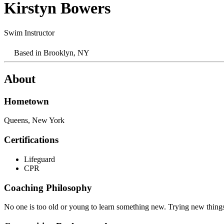
Kirstyn Bowers​​​​‌ ‍ ​‍​‍‌‍ ‌ ​‍‌‍‍‌‌‍‌ ‌‍‍‌‌‍ ‍​‍​‍​ ‍‍​‍​‍‌ ​ ‌‍​‌‌‍ ‍‌‍‍‌‌ ‌​‌ ‍‌​‍ ‍‌‍‍‌‌‍ ​‍​‍​‍ ​​‍​‍‌‍‍​‌ ​‍‌‍‌‌‌‍‌‍​‍​‍​ ‍‍​‍​‍‌‍‍​‌ ‌​‌ ‌​‌ ​​‌ ​ ​ ‍‍​‍ ​‍ ‌‍​ ‌‍‍​‌‍‌‌‌‍ ​‌ ​ ‌‍‌‌‌‍​‌‌ ​​‌‍‍‌‌‍‌‌‌ ​‍‌ ​ ​‍ ‍‌ ​ ‌‍​‌‌‍ ‍‌‍‍‌‌ ‌​‌ ‍‌​‍ ‍‌ ​ ‌ ‌​‌ ‌‌‌‍‌​‌‍‍‌‌‍ ​‍ ‌‍‍‌‌‍ ‍‌ ‌​‌‍‌‌‌‍ ‍‌ ‌​​‍ ‌‍‌‌‌‍‌​‌‍‍‌‌ ‌​​‍ ‌‍ ‌‌‍ ‌‍‌​‌‍‌‌​ ‌‌ ​​‌ ​‍‌‍‌‌‌ ​ ‌‍‌‌‌‍ ‍‌ ‌​‌‍​‌‌ ‌​‌‍‍‌‌‍ ‌‍ ‍​ ‍ ‌‍‍‌‌‍‌​​ ‌‌‍‌‍‌‍​‍​ ​‌‌‍​‌​ ​‍‌‍​‍​ ‍‌‌‍‌‍​‍ ‌‌‍​ ​ ‌‌‌‍​ ​ ‌‌​‍ ‌​ ‌​‌‍‌‍‌‍‌‌‌‍‌​​‍ ‌​ ‍​​ ​ ‌‍‌​​ ‌​​‍ ‌​ ​‌‌‍‌​​ ‍​‌‍‌​‌‍‌‍​ ‍‌‌‍​‌​ ​​​ ​‌‌‍​‍​ ​‌​ ‍‌​ ‍ ‌ ‌​‌ ‍‌‌ ​​‌‍‌‌​ ‌‌‍​ ‌‍ ‌‍​‌‌‍​ ‌‍‍​​ ‍ ‌ ​​‌‍​‌‌ ‌​‌‍‍​​ ‌‌‍ ‍‌‍​‌‌‍ ‌‌‍‌‌​ ‌‍​‍‌‍​‌‌ ​ ‌‍‌‌‌‌‌‌‌ ​‍‌‍ ​​ ‌‌‍‍​‌ ‌​‌ ‌​‌ ​​‌ ​ ​‍‌‌​ ​ ‌​​‌​‍‌‌​ ​‍‌​‌‍​‍‌‌​ ​‍‌​‌‍‌‍​ ‌‍‍​‌‍‌‌‌‍ ​‌ ​ ‌‍‌‌‌‍​‌‌ ​​‌‍‍‌‌‍‌‌‌ ​‍‌ ​ ​‍ ‍‌ ​ ‌‍​‌‌‍ ‍‌‍‍‌‌ ‌​‌ ‍‌​‍ ‍‌ ​ ‌ ‌​‌ ‌‌‌‍‌​‌‍‍‌‌‍ ​‍‌‍‌‍‍‌‌‍‌​​ ‌‌‍‌‍‌‍​‍​ ​‌‌‍​‌​ ​‍‌‍​‍​ ‍‌‌‍‌‍​‍ ‌‌‍​ ​ ‌‌‌‍​ ​ ‌‌​‍ ‌​ ‌​‌‍‌‍‌‍‌‌‌‍‌​​‍ ‌​ ‍​​ ​ ‌‍‌​​ ‌​​‍ ‌​ ​‌‌‍‌​​ ‍​‌‍‌​‌‍‌‍​ ‍‌‌‍​‌​ ​​​ ​‌‌‍​‍​ ​‌​ ‍‌​‍‌‍‌ ‌​‌ ‍‌‌ ​​‌‍‌‌​ ‌‌‍​ ‌‍ ‌‍​‌‌‍​ ‌‍‍​​‍‌‍‌ ​​‌‍​‌‌ ‌​‌‍‍​​ ‌‌‍ ‍‌‍​‌‌‍ ‌‌‍‌‌​‍‌‍‌ ​​‌‍‌‌‌ ​‍‌ ​ ‌ ​​‌‍‌‌‌‍​ ‌ ‌​‌‍‍‌‌ ‌‍‌‍‌‌​ ‌‌ ​​‌ ‌‌‌‍​‍‌‍ ​‌‍‍‌‌ ​ ‌‍‍​‌‍‌‌‌‍‌​​‍​‍‌ ‌
Swim Instructor ​​​​‌ ‍ ​‍​‍‌‍ ‌ ​‍‌‍‍‌‌‍‌ ‌‍‍‌‌‍ ‍​‍​‍​ ‍‍​‍​‍‌ ​ ‌‍​‌‌‍ ‍‌‍‍‌‌ ‌​‌ ‍‌​‍ ‍‌‍‍‌‌‍ ​‍​‍​‍ ​​‍​‍‌‍‍​‌ ​‍‌‍‌‌‌‍‌‍​‍​‍​ ‍‍​‍​‍‌‍‍​‌ ‌​‌ ‌​‌ ​​‌ ​ ​ ‍‍​‍ ​‍ ‌‍​ ‌‍‍​‌‍‌‌‌‍ ​‌ ​ ‌‍‌‌‌‍​‌‌ ​​‌‍‍‌‌‍‌‌‌ ​‍‌ ​ ​‍ ‍‌ ​ ‌‍​‌‌‍ ‍‌‍‍‌‌ ‌​‌ ‍‌​‍ ‍‌ ​ ‌ ‌​‌ ‌‌‌‍‌​‌‍‍‌‌‍ ​‍ ‌‍‍‌‌‍ ‍‌ ‌​‌‍‌‌‌‍ ‍‌ ‌​​‍ ‌‍‌‌‌‍‌​‌‍‍‌‌ ‌​​‍ ‌‍ ‌‌‍ ‌‍‌​‌‍‌‌​ ‌‌ ​​‌ ​‍‌‍‌‌‌ ​ ‌‍‌‌‌‍ ‍‌ ‌​‌‍​‌‌ ‌​‌‍‍‌‌‍ ‌‍ ‍​ ‍ ‌‍‍‌‌‍‌​​ ‌‌‍‌‍‌‍​‍​ ​‌‌‍​‌​ ​‍‌‍​‍​ ‍‌‌‍‌‍​‍ ‌‌‍​ ​ ‌‌‌‍​ ​ ‌‌​‍ ‌​ ‌​‌‍‌‍‌‍‌‌‌‍‌​​‍ ‌​ ‍​​ ​ ‌‍‌​​ ‌​​‍ ‌​ ​‌‌‍‌​​ ‍​‌‍‌​‌‍‌‍​ ‍‌‌‍​‌​ ​​​ ​‌‌‍​‍​ ​‌​ ‍‌​ ‍ ‌ ‌​‌ ‍‌‌ ​​‌‍‌‌​ ‌‌‍​ ‌‍ ‌‍​‌‌‍​ ‌‍‍​​ ‍ ‌ ​​‌‍​‌‌ ‌​‌‍‍​​ ‌‌ ‌​‌‍‍‌‌ ‌​‌‍ ​‌‍‌‌​ ‌‍​‍‌‍​‌‌ ​ ‌‍‌‌‌‌‌‌‌ ​‍‌‍ ​​ ‌‌‍‍​‌ ‌​‌ ‌​‌ ​​‌ ​ ​‍‌‌​ ​ ‌​​‌​‍‌‌​ ​‍‌​‌‍​‍‌‌​ ​‍‌​‌‍‌‍​ ‌‍‍​‌‍‌‌‌‍ ​‌ ​ ‌‍‌‌‌‍​‌‌ ​​‌‍‍‌‌‍‌‌‌ ​‍‌ ​ ​‍ ‍‌ ​ ‌‍​‌‌‍ ‍‌‍‍‌‌ ‌​‌ ‍‌​‍ ‍‌ ​ ‌ ‌​‌ ‌‌‌‍‌​‌‍‍‌‌‍ ​‍‌‍‌‍‍‌‌‍‌​​ ‌‌‍‌‍‌‍​‍​ ​‌‌‍​‌​ ​‍‌‍​‍​ ‍‌‌‍‌‍​‍ ‌‌‍​ ​ ‌‌‌‍​ ​ ‌‌​‍ ‌​ ‌​‌‍‌‍‌‍‌‌‌‍‌​​‍ ‌​ ‍​​ ​ ‌‍‌​​ ‌​​‍ ‌​ ​‌‌‍‌​​ ‍​‌‍‌​‌‍‌‍​ ‍‌‌‍​‌​ ​​​ ​‌‌‍​‍​ ​‌​ ‍‌​‍‌‍‌ ‌​‌ ‍‌‌ ​​‌‍‌‌​ ‌‌‍​ ‌‍ ‌‍​‌‌‍​ ‌‍‍​​‍‌‍‌ ​​‌‍​‌‌ ‌​‌‍‍​​ ‌‌ ‌​‌‍‍‌‌ ‌​‌‍ ​‌‍‌‌​‍‌‍‌ ​​‌‍‌‌‌ ​‍‌ ​ ‌ ​​‌‍‌‌‌‍​ ‌ ‌​‌‍‍‌‌ ‌‍‌‍‌‌​ ‌‌ ​​‌ ‌‌‌‍​‍‌‍ ​‌‍‍‌‌ ​ ‌‍‍​‌‍‌‌‌‍‌​​‍​‍‌ ‌
Based in
Brooklyn, NY​​​​‌ ‍ ​‍​‍‌‍ ‌ ​‍‌‍‍‌‌‍‌ ‌‍‍‌‌‍ ‍​‍​‍​ ‍‍​‍​‍‌ ​ ‌‍​‌‌‍ ‍‌‍‍‌‌ ‌​‌ ‍‌​‍ ‍‌‍‍‌‌‍ ​‍​‍​‍ ​​‍​‍‌‍‍​‌ ​‍‌‍‌‌‌‍‌‍​‍​‍​ ‍‍​‍​‍‌‍‍​‌ ‌​‌ ‌​‌ ​​‌ ​ ​ ‍‍​‍ ​‍ ‌‍​ ‌‍‍​‌‍‌‌‌‍ ​‌ ​ ‌‍‌‌‌‍​‌‌ ​​‌‍‍‌‌‍‌‌‌ ​‍‌ ​ ​‍ ‍‌ ​ ‌‍​‌‌‍ ‍‌‍‍‌‌ ‌​‌ ‍‌​‍ ‍‌ ​ ‌ ‌​‌ ‌‌‌‍‌​‌‍‍‌‌‍ ​‍ ‌‍‍‌‌‍ ‍‌ ‌​‌‍‌‌‌‍ ‍‌ ‌​​‍ ‌‍‌‌‌‍‌​‌‍‍‌‌ ‌​​‍ ‌‍ ‌‌‍ ‌‍‌​‌‍‌‌​ ‌‌ ​​‌ ​‍‌‍‌‌‌ ​ ‌‍‌‌‌‍ ‍‌ ‌​‌‍​‌‌ ‌​‌‍‍‌‌‍ ‌‍ ‍​ ‍ ‌‍‍‌‌‍‌​​ ‌‌‍‌‍‌‍​‍​ ​‌‌‍​‌​ ​‍‌‍​‍​ ‍‌‌‍‌‍​‍ ‌‌‍​ ​ ‌‌‌‍​ ​ ‌‌​‍ ‌​ ‌​‌‍‌‍‌‍‌‌‌‍‌​​‍ ‌​ ‍​​ ​ ‌‍‌​​ ‌​​‍ ‌​ ​‌‌‍‌​​ ‍​‌‍‌​‌‍‌‍​ ‍‌‌‍​‌​ ​​​ ​‌‌‍​‍​ ​‌​ ‍‌​ ‍ ‌ ‌​‌ ‍‌‌ ​​‌‍‌‌​ ‌‌‍​ ‌‍ ‌‍​‌‌‍​ ‌‍‍​​ ‍ ‌ ​​‌‍​‌‌ ‌​‌‍‍​​ ‌‌‍ ​‌‍ ‌‍​ ‌‍​‌‌ ‌​‌‍‍‌‌‍ ‌‍ ‍​ ‌‍​‍‌‍​‌‌ ​ ‌‍‌‌‌‌‌‌‌ ​‍‌‍ ​​ ‌‌‍‍​‌ ‌​‌ ‌​‌ ​​‌ ​ ​‍‌‌​ ​ ‌​​‌​‍‌‌​ ​‍‌​‌‍​‍‌‌​ ​‍‌​‌‍‌‍​ ‌‍‍​‌‍‌‌‌‍ ​‌ ​ ‌‍‌‌‌‍​‌‌ ​​‌‍‍‌‌‍‌‌‌ ​‍‌ ​ ​‍ ‍‌ ​ ‌‍​‌‌‍ ‍‌‍‍‌‌ ‌​‌ ‍‌​‍ ‍‌ ​ ‌ ‌​‌ ‌‌‌‍‌​‌‍‍‌‌‍ ​‍‌‍‌‍‍‌‌‍‌​​ ‌‌‍‌‍‌‍​‍​ ​‌‌‍​‌​ ​‍‌‍​‍​ ‍‌‌‍‌‍​‍ ‌‌‍​ ​ ‌‌‌‍​ ​ ‌‌​‍ ‌​ ‌​‌‍‌‍‌‍‌‌‌‍‌​​‍ ‌​ ‍​​ ​ ‌‍‌​​ ‌​​‍ ‌​ ​‌‌‍‌​​ ‍​‌‍‌​‌‍‌‍​ ‍‌‌‍​‌​ ​​​ ​‌‌‍​‍​ ​‌​ ‍‌​‍‌‍‌ ‌​‌ ‍‌‌ ​​‌‍‌‌​ ‌‌‍​ ‌‍ ‌‍​‌‌‍​ ‌‍‍​​‍‌‍‌ ​​‌‍​‌‌ ‌​‌‍‍​​ ‌‌‍ ​‌‍ ‌‍​ ‌‍​‌‌ ‌​‌‍‍‌‌‍ ‌‍ ‍​‍‌‍‌ ​​‌‍‌‌‌ ​‍‌ ​ ‌ ​​‌‍‌‌‌‍​ ‌ ‌​‌‍‍‌‌ ‌‍‌‍‌‌​ ‌‌ ​​‌ ‌‌‌‍​‍‌‍ ​‌‍‍‌‌ ​ ‌‍‍​‌‍‌‌‌‍‌​​‍​‍‌ ‌
About
Hometown​​​​‌ ‍ ​‍​‍‌‍ ‌ ​‍‌‍‍‌‌‍‌ ‌‍‍‌‌‍ ‍​‍​‍​ ‍‍​‍​‍‌ ​ ‌‍​‌‌‍ ‍‌‍‍‌‌ ‌​‌ ‍‌​‍ ‍‌‍‍‌‌‍ ​‍​‍​‍ ​​‍​‍‌‍‍​‌ ​‍‌‍‌‌‌‍‌‍​‍​‍​ ‍‍​‍​‍‌‍‍​‌ ‌​‌ ‌​‌ ​​‌ ​ ​ ‍‍​‍ ​‍ ‌‍​ ‌‍‍​‌‍‌‌‌‍ ​‌ ​ ‌‍‌‌‌‍​‌‌ ​​‌‍‍‌‌‍‌‌‌ ​‍‌ ​ ​‍ ‍‌ ​ ‌‍​‌‌‍ ‍‌‍‍‌‌ ‌​‌ ‍‌​‍ ‍‌ ​ ‌ ‌​‌ ‌‌‌‍‌​‌‍‍‌‌‍ ​‍ ‌‍‍‌‌‍ ‍‌ ‌​‌‍‌‌‌‍ ‍‌ ‌​​‍ ‌‍‌‌‌‍‌​‌‍‍‌‌ ‌​​‍ ‌‍ ‌‌‍ ‌‍‌​‌‍‌‌​ ‌‌ ​​‌ ​‍‌‍‌‌‌ ​ ‌‍‌‌‌‍ ‍‌ ‌​‌‍​‌‌ ‌​‌‍‍‌‌‍ ‌‍ ‍​ ‍ ‌‍‍‌‌‍‌​​ ‌‌‍‌‍‌‍​‍​ ​‌‌‍​‌​ ​‍‌‍​‍​ ‍‌‌‍‌‍​‍ ‌‌‍​ ​ ‌‌‌‍​ ​ ‌‌​‍ ‌​ ‌​‌‍‌‍‌‍‌‌‌‍‌​​‍ ‌​ ‍​​ ​ ‌‍‌​​ ‌​​‍ ‌​ ​‌‌‍‌​​ ‍​‌‍‌​‌‍‌‍​ ‍‌‌‍​‌​ ​​​ ​‌‌‍​‍​ ​‌​ ‍‌​ ‍ ‌ ‌​‌ ‍‌‌ ​​‌‍‌‌​ ‌‌‍​ ‌‍ ‌‍​‌‌‍​ ‌‍‍​​ ‍ ‌ ​​‌‍​‌‌ ‌​‌‍‍​​ ‌‌ ​‍‌‍‍‌‌‍​ ‌‍‍​‌‌‌​‌‍‌‌‌ ‍​‌ ‌​​‍‌‌​ ‌‌‌​​‍‌‌ ‌‍‍ ‌‍‌‌‌ ‍‌​‍‌‌​ ​ ‌​‌​​‍‌‌​ ​ ‌​‌​​‍‌‌​ ​‍​ ​‍​ ‍‌‌​​ ‌‍ ‍​ ‍‌‌​‍​‌​ ​‌​‌ ‌​‍‌​‍‌‌​ ​‍​ ​‍​‍‌‌​ ‌‌‌​‌​​‍ ‍‌‍​ ‌‍‍​‌‍‍‌‌‍ ​‌‍‌​‌ ​‍‌‍‌‌‌‍ ‍​‍‌‌​ ‌‌‌​​‍‌‌ ‌‍‍ ‌‍‌‌‌ ‍‌​‍‌‌​ ​ ‌​‌​​‍‌‌​ ​ ‌​‌​​‍‌‌​ ​‍​ ​‍‌‍‌ ‌ ‌‌​ ​​‌‍​ ‌‌​‍‌​‍‍‌‌‌​‌‍‍‌​‍‌‌​ ​‍​ ​‍​‍‌‌​ ‌‌‌​‌​​‍ ‍‌ ‌​‌‍‌‌‌ ‍​‌ ‌​​ ‌‍​‍‌‍​‌‌ ​ ‌‍‌‌‌‌‌‌‌ ​‍‌‍ ​​ ‌‌‍‍​‌ ‌​‌ ‌​‌ ​​‌ ​ ​‍‌‌​ ​ ‌​​‌​‍‌‌​ ​‍‌​‌‍​‍‌‌​ ​‍‌​‌‍‌‍​ ‌‍‍​‌‍‌‌‌‍ ​‌ ​ ‌‍‌‌‌‍​‌‌ ​​‌‍‍‌‌‍‌‌‌ ​‍‌ ​ ​‍ ‍‌ ​ ‌‍​‌‌‍ ‍‌‍‍‌‌ ‌​‌ ‍‌​‍ ‍‌ ​ ‌ ‌​‌ ‌‌‌‍‌​‌‍‍‌‌‍ ​‍‌‍‌‍‍‌‌‍‌​​ ‌‌‍‌‍‌‍​‍​ ​‌‌‍​‌​ ​‍‌‍​‍​ ‍‌‌‍‌‍​‍ ‌‌‍​ ​ ‌‌‌‍​ ​ ‌‌​‍ ‌​ ‌​‌‍‌‍‌‍‌‌‌‍‌​​‍ ‌​ ‍​​ ​ ‌‍‌​​ ‌​​‍ ‌​ ​‌‌‍‌​​ ‍​‌‍‌​‌‍‌‍​ ‍‌‌‍​‌​ ​​​ ​‌‌‍​‍​ ​‌​ ‍‌​‍‌‍‌ ‌​‌ ‍‌‌ ​​‌‍‌‌​ ‌‌‍​ ‌‍ ‌‍​‌‌‍​ ‌‍‍​​‍‌‍‌ ​​‌‍​‌‌ ‌​‌‍‍​​ ‌‌ ​‍‌‍‍‌‌‍​ ‌‍‍​‌‌‌​‌‍‌‌‌ ‍​‌ ‌​​‍‌‌​ ‌‌‌​​‍‌‌ ‌‍‍ ‌‍‌‌‌ ‍‌​‍‌‌​ ​ ‌​‌​​‍‌‌​ ​ ‌​‌​​‍‌‌​ ​‍​ ​‍​ ‍‌‌​​ ‌‍ ‍​ ‍‌‌​‍​‌​ ​‌​‌ ‌​‍‌​‍‌‌​ ​‍​ ​‍​‍‌‌​ ‌‌‌​‌​​‍ ‍‌‍​ ‌‍‍​‌‍‍‌‌‍ ​‌‍‌​‌ ​‍‌‍‌‌‌‍ ‍​‍‌‌​ ‌‌‌​​‍‌‌ ‌‍‍ ‌‍‌‌‌ ‍‌​‍‌‌​ ​ ‌​‌​​‍‌‌​ ​ ‌​‌​​‍‌‌​ ​‍​ ​‍‌‍‌ ‌ ‌‌​ ​​‌‍​ ‌‌​‍‌​‍‍‌‌‌​‌‍‍‌​‍‌‌​ ​‍​ ​‍​‍‌‌​ ‌‌‌​‌​​‍ ‍‌ ‌​‌‍‌‌‌ ‍​‌ ‌​​‍‌‍‌ ​​‌‍‌‌‌ ​‍‌ ​ ‌ ​​‌‍‌‌‌‍​ ‌ ‌​‌‍‍‌‌ ‌‍‌‍‌‌​ ‌‌ ​​‌ ‌‌‌‍​‍‌‍ ​‌‍‍‌‌ ​ ‌‍‍​‌‍‌‌‌‍‌​​‍​‍‌ ‌
Queens, New York​​​​‌ ‍ ​‍​‍‌‍ ‌ ​‍‌‍‍‌‌‍‌ ‌‍‍‌‌‍ ‍​‍​‍​ ‍‍​‍​‍‌ ​ ‌‍​‌‌‍ ‍‌‍‍‌‌ ‌​‌ ‍‌​‍ ‍‌‍‍‌‌‍ ​‍​‍​‍ ​​‍​‍‌‍‍​‌ ​‍‌‍‌‌‌‍‌‍​‍​‍​ ‍‍​‍​‍‌‍‍​‌ ‌​‌ ‌​‌ ​​‌ ​ ​ ‍‍​‍ ​‍ ‌‍​ ‌‍‍​‌‍‌‌‌‍ ​‌ ​ ‌‍‌‌‌‍​‌‌ ​​‌‍‍‌‌‍‌‌‌ ​‍‌ ​ ​‍ ‍‌ ​ ‌‍​‌‌‍ ‍‌‍‍‌‌ ‌​‌ ‍‌​‍ ‍‌ ​ ‌ ‌​‌ ‌‌‌‍‌​‌‍‍‌‌‍ ​‍ ‌‍‍‌‌‍ ‍‌ ‌​‌‍‌‌‌‍ ‍‌ ‌​​‍ ‌‍‌‌‌‍‌​‌‍‍‌‌ ‌​​‍ ‌‍ ‌‌‍ ‌‍‌​‌‍‌‌​ ‌‌ ​​‌ ​‍‌‍‌‌‌ ​ ‌‍‌‌‌‍ ‍‌ ‌​‌‍​‌‌ ‌​‌‍‍‌‌‍ ‌‍ ‍​ ‍ ‌‍‍‌‌‍‌​​ ‌‌‍‌‍‌‍​‍​ ​‌‌‍​‌​ ​‍‌‍​‍​ ‍‌‌‍‌‍​‍ ‌‌‍​ ​ ‌‌‌‍​ ​ ‌‌​‍ ‌​ ‌​‌‍‌‍‌‍‌‌‌‍‌​​‍ ‌​ ‍​​ ​ ‌‍‌​​ ‌​​‍ ‌​ ​‌‌‍‌​​ ‍​‌‍‌​‌‍‌‍​ ‍‌‌‍​‌​ ​​​ ​‌‌‍​‍​ ​‌​ ‍‌​ ‍ ‌ ‌​‌ ‍‌‌ ​​‌‍‌‌​ ‌‌‍​ ‌‍ ‌‍​‌‌‍​ ‌‍‍​​ ‍ ‌ ​​‌‍​‌‌ ‌​‌‍‍​​ ‌‌ ​‍‌‍‍‌‌‍​ ‌‍‍​‌‌‌​‌‍‌‌‌ ‍​‌ ‌​​‍‌‌​ ‌‌‌​​‍‌‌ ‌‍‍ ‌‍‌‌‌ ‍‌​‍‌‌​ ​ ‌​‌​​‍‌‌​ ​ ‌​‌​​‍‌‌​ ​‍​ ​‍‌ ‌‍​ ‌​‌​ ‌‍‍​‌ ​ ‌‌‍​‌‌‍​‌‍‍ ​‍‌‌​ ​‍​ ​‍​‍‌‌​ ‌‌‌​‌​​‍ ‍‌‍​ ‌‍‍​‌‍‍‌‌‍ ​‌‍‌​‌ ​‍‌‍‌‌‌‍ ‍​‍‌‌​ ‌‌‌​​‍‌‌ ‌‍‍ ‌‍‌‌‌ ‍‌​‍‌‌​ ​ ‌​‌​​‍‌‌​ ​ ‌​‌​​‍‌‌​ ​‍​ ​‍​ ​‍‌‍‌‌‌‌‌‍​ ‌​‌‌‌ ‌​ ‌‌​​‌‍‌‍​‍‌‌​ ​‍​ ​‍​‍‌‌​ ‌‌‌​‌​​‍ ‍‌ ‌​‌‍‌‌‌ ‍​‌ ‌​​ ‌‍​‍‌‍​‌‌ ​ ‌‍‌‌‌‌‌‌‌ ​‍‌‍ ​​ ‌‌‍‍​‌ ‌​‌ ‌​‌ ​​‌ ​ ​‍‌‌​ ​ ‌​​‌​‍‌‌​ ​‍‌​‌‍​‍‌‌​ ​‍‌​‌‍‌‍​ ‌‍‍​‌‍‌‌‌‍ ​‌ ​ ‌‍‌‌‌‍​‌‌ ​​‌‍‍‌‌‍‌‌‌ ​‍‌ ​ ​‍ ‍‌ ​ ‌‍​‌‌‍ ‍‌‍‍‌‌ ‌​‌ ‍‌​‍ ‍‌ ​ ‌ ‌​‌ ‌‌‌‍‌​‌‍‍‌‌‍ ​‍‌‍‌‍‍‌‌‍‌​​ ‌‌‍‌‍‌‍​‍​ ​‌‌‍​‌​ ​‍‌‍​‍​ ‍‌‌‍‌‍​‍ ‌‌‍​ ​ ‌‌‌‍​ ​ ‌‌​‍ ‌​ ‌​‌‍‌‍‌‍‌‌‌‍‌​​‍ ‌​ ‍​​ ​ ‌‍‌​​ ‌​​‍ ‌​ ​‌‌‍‌​​ ‍​‌‍‌​‌‍‌‍​ ‍‌‌‍​‌​ ​​​ ​‌‌‍​‍​ ​‌​ ‍‌​‍‌‍‌ ‌​‌ ‍‌‌ ​​‌‍‌‌​ ‌‌‍​ ‌‍ ‌‍​‌‌‍​ ‌‍‍​​‍‌‍‌ ​​‌‍​‌‌ ‌​‌‍‍​​ ‌‌ ​‍‌‍‍‌‌‍​ ‌‍‍​‌‌‌​‌‍‌‌‌ ‍​‌ ‌​​‍‌‌​ ‌‌‌​​‍‌‌ ‌‍‍ ‌‍‌‌‌ ‍‌​‍‌‌​ ​ ‌​‌​​‍‌‌​ ​ ‌​‌​​‍‌‌​ ​‍​ ​‍‌ ‌‍​ ‌​‌​ ‌‍‍​‌ ​ ‌‌‍​‌‌‍​‌‍‍ ​‍‌‌​ ​‍​ ​‍​‍‌‌​ ‌‌‌​‌​​‍ ‍‌‍​ ‌‍‍​‌‍‍‌‌‍ ​‌‍‌​‌ ​‍‌‍‌‌‌‍ ‍​‍‌‌​ ‌‌‌​​‍‌‌ ‌‍‍ ‌‍‌‌‌ ‍‌​‍‌‌​ ​ ‌​‌​​‍‌‌​ ​ ‌​‌​​‍‌‌​ ​‍​ ​‍​ ​‍‌‍‌‌‌‌‌‍​ ‌​‌‌‌ ‌​ ‌‌​​‌‍‌‍​‍‌‌​ ​‍​ ​‍​‍‌‌​ ‌‌‌​‌​​‍ ‍‌ ‌​‌‍‌‌‌ ‍​‌ ‌​​‍‌‍‌ ​​‌‍‌‌‌ ​‍‌ ​ ‌ ​​‌‍‌‌‌‍​ ‌ ‌​‌‍‍‌‌ ‌‍‌‍‌‌​ ‌‌ ​​‌ ‌‌‌‍​‍‌‍ ​‌‍‍‌‌ ​ ‌‍‍​‌‍‌‌‌‍‌​​‍​‍‌ ‌
Certifications​​​​‌ ‍ ​‍​‍‌‍ ‌ ​‍‌‍‍‌‌‍‌ ‌‍‍‌‌‍ ‍​‍​‍​ ‍‍​‍​‍‌ ​ ‌‍​‌‌‍ ‍‌‍‍‌‌ ‌​‌ ‍‌​‍ ‍‌‍‍‌‌‍ ​‍​‍​‍ ​​‍​‍‌‍‍​‌ ​‍‌‍‌‌‌‍‌‍​‍​‍​ ‍‍​‍​‍‌‍‍​‌ ‌​‌ ‌​‌ ​​‌ ​ ​ ‍‍​‍ ​‍ ‌‍​ ‌‍‍​‌‍‌‌‌‍ ​‌ ​ ‌‍‌‌‌‍​‌‌ ​​‌‍‍‌‌‍‌‌‌ ​‍‌ ​ ​‍ ‍‌ ​ ‌‍​‌‌‍ ‍‌‍‍‌‌ ‌​‌ ‍‌​‍ ‍‌ ​ ‌ ‌​‌ ‌‌‌‍‌​‌‍‍‌‌‍ ​‍ ‌‍‍‌‌‍ ‍‌ ‌​‌‍‌‌‌‍ ‍‌ ‌​​‍ ‌‍‌‌‌‍‌​‌‍‍‌‌ ‌​​‍ ‌‍ ‌‌‍ ‌‍‌​‌‍‌‌​ ‌‌ ​​‌ ​‍‌‍‌‌‌ ​ ‌‍‌‌‌‍ ‍‌ ‌​‌‍​‌‌ ‌​‌‍‍‌‌‍ ‌‍ ‍​ ‍ ‌‍‍‌‌‍‌​​ ‌‌‍‌‍‌‍​‍​ ​‌‌‍​‌​ ​‍‌‍​‍​ ‍‌‌‍‌‍​‍ ‌‌‍​ ​ ‌‌‌‍​ ​ ‌‌​‍ ‌​ ‌​‌‍‌‍‌‍‌‌‌‍‌​​‍ ‌​ ‍​​ ​ ‌‍‌​​ ‌​​‍ ‌​ ​‌‌‍‌​​ ‍​‌‍‌​‌‍‌‍​ ‍‌‌‍​‌​ ​​​ ​‌‌‍​‍​ ​‌​ ‍‌​ ‍ ‌ ‌​‌ ‍‌‌ ​​‌‍‌‌​ ‌‌‍​ ‌‍ ‌‍​‌‌‍​ ‌‍‍​​ ‍ ‌ ​​‌‍​‌‌ ‌​‌‍‍​​ ‌‌ ​‍‌‍‍‌‌‍​ ‌‍‍​‌‌‌​‌‍‌‌‌ ‍​‌ ‌​​‍‌‌​ ‌‌‌​​‍‌‌ ‌‍‍ ‌‍‌‌‌ ‍‌​‍‌‌​ ​ ‌​‌​​‍‌‌​ ​ ‌​‌​​‍‌‌​ ​‍​ ​‍‌ ‌‍‌‌​‍​ ‍‌‌‍‌‍‌ ​‍‌​‍ ‌​ ‌‍ ‍​‍‌‌​ ​‍​ ​‍​‍‌‌​ ‌‌‌​‌​​‍ ‍‌‍​ ‌‍‍​‌‍‍‌‌‍ ​‌‍‌​‌ ​‍‌‍‌‌‌‍ ‍​‍‌‌​ ‌‌‌​​‍‌‌ ‌‍‍ ‌‍‌‌‌ ‍‌​‍‌‌​ ​ ‌​‌​​‍‌‌​ ​ ‌​‌​​‍‌‌​ ​‍​ ​‍‌ ‍‍‌​ ‌‍‍​​ ‌‍​ ​ ‌​‌‌​ ​‍‌‍‌‍​‍‌‌​ ​‍​ ​‍​‍‌‌​ ‌‌‌​‌​​‍ ‍‌ ‌​‌‍‌‌‌ ‍​‌ ‌​​ ‌‍​‍‌‍​‌‌ ​ ‌‍‌‌‌‌‌‌‌ ​‍‌‍ ​​ ‌‌‍‍​‌ ‌​‌ ‌​‌ ​​‌ ​ ​‍‌‌​ ​ ‌​​‌​‍‌‌​ ​‍‌​‌‍​‍‌‌​ ​‍‌​‌‍‌‍​ ‌‍‍​‌‍‌‌‌‍ ​‌ ​ ‌‍‌‌‌‍​‌‌ ​​‌‍‍‌‌‍‌‌‌ ​‍‌ ​ ​‍ ‍‌ ​ ‌‍​‌‌‍ ‍‌‍‍‌‌ ‌​‌ ‍‌​‍ ‍‌ ​ ‌ ‌​‌ ‌‌‌‍‌​‌‍‍‌‌‍ ​‍‌‍‌‍‍‌‌‍‌​​ ‌‌‍‌‍‌‍​‍​ ​‌‌‍​‌​ ​‍‌‍​‍​ ‍‌‌‍‌‍​‍ ‌‌‍​ ​ ‌‌‌‍​ ​ ‌‌​‍ ‌​ ‌​‌‍‌‍‌‍‌‌‌‍‌​​‍ ‌​ ‍​​ ​ ‌‍‌​​ ‌​​‍ ‌​ ​‌‌‍‌​​ ‍​‌‍‌​‌‍‌‍​ ‍‌‌‍​‌​ ​​​ ​‌‌‍​‍​ ​‌​ ‍‌​‍‌‍‌ ‌​‌ ‍‌‌ ​​‌‍‌‌​ ‌‌‍​ ‌‍ ‌‍​‌‌‍​ ‌‍‍​​‍‌‍‌ ​​‌‍​‌‌ ‌​‌‍‍​​ ‌‌ ​‍‌‍‍‌‌‍​ ‌‍‍​‌‌‌​‌‍‌‌‌ ‍​‌ ‌​​‍‌‌​ ‌‌‌​​‍‌‌ ‌‍‍ ‌‍‌‌‌ ‍‌​‍‌‌​ ​ ‌​‌​​‍‌‌​ ​ ‌​‌​​‍‌‌​ ​‍​ ​‍‌ ‌‍‌‌​‍​ ‍‌‌‍‌‍‌ ​‍‌​‍ ‌​ ‌‍ ‍​‍‌‌​ ​‍​ ​‍​‍‌‌​ ‌‌‌​‌​​‍ ‍‌‍​ ‌‍‍​‌‍‍‌‌‍ ​‌‍‌​‌ ​‍‌‍‌‌‌‍ ‍​‍‌‌​ ‌‌‌​​‍‌‌ ‌‍‍ ‌‍‌‌‌ ‍‌​‍‌‌​ ​ ‌​‌​​‍‌‌​ ​ ‌​‌​​‍‌‌​ ​‍​ ​‍‌ ‍‍‌​ ‌‍‍​​ ‌‍​ ​ ‌​‌‌​ ​‍‌‍‌‍​‍‌‌​ ​‍​ ​‍​‍‌‌​ ‌‌‌​‌​​‍ ‍‌ ‌​‌‍‌‌‌ ‍​‌ ‌​​‍‌‍‌ ​​‌‍‌‌‌ ​‍‌ ​ ‌ ​​‌‍‌‌‌‍​ ‌ ‌​‌‍‍‌‌ ‌‍‌‍‌‌​ ‌‌ ​​‌ ‌‌‌‍​‍‌‍ ​‌‍‍‌‌ ​ ‌‍‍​‌‍‌‌‌‍‌​​‍​‍‌ ‌
Lifeguard​​​​‌ ‍ ​‍​‍‌‍ ‌ ​‍‌‍‍‌‌‍‌ ‌‍‍‌‌‍ ‍​‍​‍​ ‍‍​‍​‍‌ ​ ‌‍​‌‌‍ ‍‌‍‍‌‌ ‌​‌ ‍‌​‍ ‍‌‍‍‌‌‍ ​‍​‍​‍ ​​‍​‍‌‍‍​‌ ​‍‌‍‌‌‌‍‌‍​‍​‍​ ‍‍​‍​‍‌‍‍​‌ ‌​‌ ‌​‌ ​​‌ ​ ​ ‍‍​‍ ​‍ ‌‍​ ‌‍‍​‌‍‌‌‌‍ ​‌ ​ ‌‍‌‌‌‍​‌‌ ​​‌‍‍‌‌‍‌‌‌ ​‍‌ ​ ​‍ ‍‌ ​ ‌‍​‌‌‍ ‍‌‍‍‌‌ ‌​‌ ‍‌​‍ ‍‌ ​ ‌ ‌​‌ ‌‌‌‍‌​‌‍‍‌‌‍ ​‍ ‌‍‍‌‌‍ ‍‌ ‌​‌‍‌‌‌‍ ‍‌ ‌​​‍ ‌‍‌‌‌‍‌​‌‍‍‌‌ ‌​​‍ ‌‍ ‌‌‍ ‌‍‌​‌‍‌‌​ ‌‌ ​​‌ ​‍‌‍‌‌‌ ​ ‌‍‌‌‌‍ ‍‌ ‌​‌‍​‌‌ ‌​‌‍‍‌‌‍ ‌‍ ‍​ ‍ ‌‍‍‌‌‍‌​​ ‌‌‍‌‍‌‍​‍​ ​‌‌‍​‌​ ​‍‌‍​‍​ ‍‌‌‍‌‍​‍ ‌‌‍​ ​ ‌‌‌‍​ ​ ‌‌​‍ ‌​ ‌​‌‍‌‍‌‍‌‌‌‍‌​​‍ ‌​ ‍​​ ​ ‌‍‌​​ ‌​​‍ ‌​ ​‌‌‍‌​​ ‍​‌‍‌​‌‍‌‍​ ‍‌‌‍​‌​ ​​​ ​‌‌‍​‍​ ​‌​ ‍‌​ ‍ ‌ ‌​‌ ‍‌‌ ​​‌‍‌‌​ ‌‌‍​ ‌‍ ‌‍​‌‌‍​ ‌‍‍​​ ‍ ‌ ​​‌‍​‌‌ ‌​‌‍‍​​ ‌‌ ​‍‌‍‍‌‌‍​ ‌‍‍​‌‌‌​‌‍‌‌‌ ‍​‌ ‌​​‍‌‌​ ‌‌‌​​‍‌‌ ‌‍‍ ‌‍‌‌‌ ‍‌​‍‌‌​ ​ ‌​‌​​‍‌‌​ ​ ‌​‌​​‍‌‌​ ​‍​ ​‍‌​‍‌‌‌‍‌‌‌​‌‌​‌‌‌ ‌ ‌ ‌‍‌​‌‌‌‍ ​‍‌‌​ ​‍​ ​‍​‍‌‌​ ‌‌‌​‌​​‍ ‍‌‍​ ‌‍‍​‌‍‍‌‌‍ ​‌‍‌​‌ ​‍‌‍‌‌‌‍ ‍​‍‌‌​ ‌‌‌​​‍‌‌ ‌‍‍ ‌‍‌‌‌ ‍‌​‍‌‌​ ​ ‌​‌​​‍‌‌​ ​ ‌​‌​​‍‌‌​ ​‍​ ​‍‌‌‍‍‌‍​ ‌ ‍‌‌‌​‍‌ ‍​‌‌​ ‌ ​‍‌​‍ ​‍‌‌​ ​‍​ ​‍​‍‌‌​ ‌‌‌​‌​​‍ ‍‌ ‌​‌‍‌‌‌ ‍​‌ ‌​​ ‌‍​‍‌‍​‌‌ ​ ‌‍‌‌‌‌‌‌‌ ​‍‌‍ ​​ ‌‌‍‍​‌ ‌​‌ ‌​‌ ​​‌ ​ ​‍‌‌​ ​ ‌​​‌​‍‌‌​ ​‍‌​‌‍​‍‌‌​ ​‍‌​‌‍‌‍​ ‌‍‍​‌‍‌‌‌‍ ​‌ ​ ‌‍‌‌‌‍​‌‌ ​​‌‍‍‌‌‍‌‌‌ ​‍‌ ​ ​‍ ‍‌ ​ ‌‍​‌‌‍ ‍‌‍‍‌‌ ‌​‌ ‍‌​‍ ‍‌ ​ ‌ ‌​‌ ‌‌‌‍‌​‌‍‍‌‌‍ ​‍‌‍‌‍‍‌‌‍‌​​ ‌‌‍‌‍‌‍​‍​ ​‌‌‍​‌​ ​‍‌‍​‍​ ‍‌‌‍‌‍​‍ ‌‌‍​ ​ ‌‌‌‍​ ​ ‌‌​‍ ‌​ ‌​‌‍‌‍‌‍‌‌‌‍‌​​‍ ‌​ ‍​​ ​ ‌‍‌​​ ‌​​‍ ‌​ ​‌‌‍‌​​ ‍​‌‍‌​‌‍‌‍​ ‍‌‌‍​‌​ ​​​ ​‌‌‍​‍​ ​‌​ ‍‌​‍‌‍‌ ‌​‌ ‍‌‌ ​​‌‍‌‌​ ‌‌‍​ ‌‍ ‌‍​‌‌‍​ ‌‍‍​​‍‌‍‌ ​​‌‍​‌‌ ‌​‌‍‍​​ ‌‌ ​‍‌‍‍‌‌‍​ ‌‍‍​‌‌‌​‌‍‌‌‌ ‍​‌ ‌​​‍‌‌​ ‌‌‌​​‍‌‌ ‌‍‍ ‌‍‌‌‌ ‍‌​‍‌‌​ ​ ‌​‌​​‍‌‌​ ​ ‌​‌​​‍‌‌​ ​‍​ ​‍‌​‍‌‌‌‍‌‌‌​‌‌​‌‌‌ ‌ ‌ ‌‍‌​‌‌‌‍ ​‍‌‌​ ​‍​ ​‍​‍‌‌​ ‌‌‌​‌​​‍ ‍‌‍​ ‌‍‍​‌‍‍‌‌‍ ​‌‍‌​‌ ​‍‌‍‌‌‌‍ ‍​‍‌‌​ ‌‌‌​​‍‌‌ ‌‍‍ ‌‍‌‌‌ ‍‌​‍‌‌​ ​ ‌​‌​​‍‌‌​ ​ ‌​‌​​‍‌‌​ ​‍​ ​‍‌‌‍‍‌‍​ ‌ ‍‌‌‌​‍‌ ‍​‌‌​ ‌ ​‍‌​‍ ​‍‌‌​ ​‍​ ​‍​‍‌‌​ ‌‌‌​‌​​‍ ‍‌ ‌​‌‍‌‌‌ ‍​‌ ‌​​‍‌‍‌ ​​‌‍‌‌‌ ​‍‌ ​ ‌ ​​‌‍‌‌‌‍​ ‌ ‌​‌‍‍‌‌ ‌‍‌‍‌‌​ ‌‌ ​​‌ ‌‌‌‍​‍‌‍ ​‌‍‍‌‌ ​ ‌‍‍​‌‍‌‌‌‍‌​​‍​‍‌ ‌
CPR​​​​‌ ‍ ​‍​‍‌‍ ‌ ​‍‌‍‍‌‌‍‌ ‌‍‍‌‌‍ ‍​‍​‍​ ‍‍​‍​‍‌ ​ ‌‍​‌‌‍ ‍‌‍‍‌‌ ‌​‌ ‍‌​‍ ‍‌‍‍‌‌‍ ​‍​‍​‍ ​​‍​‍‌‍‍​‌ ​‍‌‍‌‌‌‍‌‍​‍​‍​ ‍‍​‍​‍‌‍‍​‌ ‌​‌ ‌​‌ ​​‌ ​ ​ ‍‍​‍ ​‍ ‌‍​ ‌‍‍​‌‍‌‌‌‍ ​‌ ​ ‌‍‌‌‌‍​‌‌ ​​‌‍‍‌‌‍‌‌‌ ​‍‌ ​ ​‍ ‍‌ ​ ‌‍​‌‌‍ ‍‌‍‍‌‌ ‌​‌ ‍‌​‍ ‍‌ ​ ‌ ‌​‌ ‌‌‌‍‌​‌‍‍‌‌‍ ​‍ ‌‍‍‌‌‍ ‍‌ ‌​‌‍‌‌‌‍ ‍‌ ‌​​‍ ‌‍‌‌‌‍‌​‌‍‍‌‌ ‌​​‍ ‌‍ ‌‌‍ ‌‍‌​‌‍‌‌​ ‌‌ ​​‌ ​‍‌‍‌‌‌ ​ ‌‍‌‌‌‍ ‍‌ ‌​‌‍​‌‌ ‌​‌‍‍‌‌‍ ‌‍ ‍​ ‍ ‌‍‍‌‌‍‌​​ ‌‌‍‌‍‌‍​‍​ ​‌‌‍​‌​ ​‍‌‍​‍​ ‍‌‌‍‌‍​‍ ‌‌‍​ ​ ‌‌‌‍​ ​ ‌‌​‍ ‌​ ‌​‌‍‌‍‌‍‌‌‌‍‌​​‍ ‌​ ‍​​ ​ ‌‍‌​​ ‌​​‍ ‌​ ​‌‌‍‌​​ ‍​‌‍‌​‌‍‌‍​ ‍‌‌‍​‌​ ​​​ ​‌‌‍​‍​ ​‌​ ‍‌​ ‍ ‌ ‌​‌ ‍‌‌ ​​‌‍‌‌​ ‌‌‍​ ‌‍ ‌‍​‌‌‍​ ‌‍‍​​ ‍ ‌ ​​‌‍​‌‌ ‌​‌‍‍​​ ‌‌ ​‍‌‍‍‌‌‍​ ‌‍‍​‌‌‌​‌‍‌‌‌ ‍​‌ ‌​​‍‌‌​ ‌‌‌​​‍‌‌ ‌‍‍ ‌‍‌‌‌ ‍‌​‍‌‌​ ​ ‌​‌​​‍‌‌​ ​ ‌​‌​​‍‌‌​ ​‍​ ​‍‌‌‌‌‌‌​‍‌​‌​‌ ​​‌ ‌‍‌‍​‍‌​​‌​ ‌‌​‍‌‌​ ​‍​ ​‍​‍‌‌​ ‌‌‌​‌​​‍ ‍‌‍​ ‌‍‍​‌‍‍‌‌‍ ​‌‍‌​‌ ​‍‌‍‌‌‌‍ ‍​‍‌‌​ ‌‌‌​​‍‌‌ ‌‍‍ ‌‍‌‌‌ ‍‌​‍‌‌​ ​ ‌​‌​​‍‌‌​ ​ ‌​‌​​‍‌‌​ ​‍​ ​‍‌‍​‍‌‌​​‌‍ ‌​ ‌‌‍ ‌‌​ ​‌​​ ‌ ​ ​‍‌‌​ ​‍​ ​‍​‍‌‌​ ‌‌‌​‌​​‍ ‍‌ ‌​‌‍‌‌‌ ‍​‌ ‌​​ ‌‍​‍‌‍​‌‌ ​ ‌‍‌‌‌‌‌‌‌ ​‍‌‍ ​​ ‌‌‍‍​‌ ‌​‌ ‌​‌ ​​‌ ​ ​‍‌‌​ ​ ‌​​‌​‍‌‌​ ​‍‌​‌‍​‍‌‌​ ​‍‌​‌‍‌‍​ ‌‍‍​‌‍‌‌‌‍ ​‌ ​ ‌‍‌‌‌‍​‌‌ ​​‌‍‍‌‌‍‌‌‌ ​‍‌ ​ ​‍ ‍‌ ​ ‌‍​‌‌‍ ‍‌‍‍‌‌ ‌​‌ ‍‌​‍ ‍‌ ​ ‌ ‌​‌ ‌‌‌‍‌​‌‍‍‌‌‍ ​‍‌‍‌‍‍‌‌‍‌​​ ‌‌‍‌‍‌‍​‍​ ​‌‌‍​‌​ ​‍‌‍​‍​ ‍‌‌‍‌‍​‍ ‌‌‍​ ​ ‌‌‌‍​ ​ ‌‌​‍ ‌​ ‌​‌‍‌‍‌‍‌‌‌‍‌​​‍ ‌​ ‍​​ ​ ‌‍‌​​ ‌​​‍ ‌​ ​‌‌‍‌​​ ‍​‌‍‌​‌‍‌‍​ ‍‌‌‍​‌​ ​​​ ​‌‌‍​‍​ ​‌​ ‍‌​‍‌‍‌ ‌​‌ ‍‌‌ ​​‌‍‌‌​ ‌‌‍​ ‌‍ ‌‍​‌‌‍​ ‌‍‍​​‍‌‍‌ ​​‌‍​‌‌ ‌​‌‍‍​​ ‌‌ ​‍‌‍‍‌‌‍​ ‌‍‍​‌‌‌​‌‍‌‌‌ ‍​‌ ‌​​‍‌‌​ ‌‌‌​​‍‌‌ ‌‍‍ ‌‍‌‌‌ ‍‌​‍‌‌​ ​ ‌​‌​​‍‌‌​ ​ ‌​‌​​‍‌‌​ ​‍​ ​‍‌‌‌‌‌‌​‍‌​‌​‌ ​​‌ ‌‍‌‍​‍‌​​‌​ ‌‌​‍‌‌​ ​‍​ ​‍​‍‌‌​ ‌‌‌​‌​​‍ ‍‌‍​ ‌‍‍​‌‍‍‌‌‍ ​‌‍‌​‌ ​‍‌‍‌‌‌‍ ‍​‍‌‌​ ‌‌‌​​‍‌‌ ‌‍‍ ‌‍‌‌‌ ‍‌​‍‌‌​ ​ ‌​‌​​‍‌‌​ ​ ‌​‌​​‍‌‌​ ​‍​ ​‍‌‍​‍‌‌​​‌‍ ‌​ ‌‌‍ ‌‌​ ​‌​​ ‌ ​ ​‍‌‌​ ​‍​ ​‍​‍‌‌​ ‌‌‌​‌​​‍ ‍‌ ‌​‌‍‌‌‌ ‍​‌ ‌​​‍‌‍‌ ​​‌‍‌‌‌ ​‍‌ ​ ‌ ​​‌‍‌‌‌‍​ ‌ ‌​‌‍‍‌‌ ‌‍‌‍‌‌​ ‌‌ ​​‌ ‌‌‌‍​‍‌‍ ​‌‍‍‌‌ ​ ‌‍‍​‌‍‌‌‌‍‌​​‍​‍‌ ‌
Coaching Philosophy​​​​‌ ‍ ​‍​‍‌‍ ‌ ​‍‌‍‍‌‌‍‌ ‌‍‍‌‌‍ ‍​‍​‍​ ‍‍​‍​‍‌ ​ ‌‍​‌‌‍ ‍‌‍‍‌‌ ‌​‌ ‍‌​‍ ‍‌‍‍‌‌‍ ​‍​‍​‍ ​​‍​‍‌‍‍​‌ ​‍‌‍‌‌‌‍‌‍​‍​‍​ ‍‍​‍​‍‌‍‍​‌ ‌​‌ ‌​‌ ​​‌ ​ ​ ‍‍​‍ ​‍ ‌‍​ ‌‍‍​‌‍‌‌‌‍ ​‌ ​ ‌‍‌‌‌‍​‌‌ ​​‌‍‍‌‌‍‌‌‌ ​‍‌ ​ ​‍ ‍‌ ​ ‌‍​‌‌‍ ‍‌‍‍‌‌ ‌​‌ ‍‌​‍ ‍‌ ​ ‌ ‌​‌ ‌‌‌‍‌​‌‍‍‌‌‍ ​‍ ‌‍‍‌‌‍ ‍‌ ‌​‌‍‌‌‌‍ ‍‌ ‌​​‍ ‌‍‌‌‌‍‌​‌‍‍‌‌ ‌​​‍ ‌‍ ‌‌‍ ‌‍‌​‌‍‌‌​ ‌‌ ​​‌ ​‍‌‍‌‌‌ ​ ‌‍‌‌‌‍ ‍‌ ‌​‌‍​‌‌ ‌​‌‍‍‌‌‍ ‌‍ ‍​ ‍ ‌‍‍‌‌‍‌​​ ‌‌‍‌‍‌‍​‍​ ​‌‌‍​‌​ ​‍‌‍​‍​ ‍‌‌‍‌‍​‍ ‌‌‍​ ​ ‌‌‌‍​ ​ ‌‌​‍ ‌​ ‌​‌‍‌‍‌‍‌‌‌‍‌​​‍ ‌​ ‍​​ ​ ‌‍‌​​ ‌​​‍ ‌​ ​‌‌‍‌​​ ‍​‌‍‌​‌‍‌‍​ ‍‌‌‍​‌​ ​​​ ​‌‌‍​‍​ ​‌​ ‍‌​ ‍ ‌ ‌​‌ ‍‌‌ ​​‌‍‌‌​ ‌‌‍​ ‌‍ ‌‍​‌‌‍​ ‌‍‍​​ ‍ ‌ ​​‌‍​‌‌ ‌​‌‍‍​​ ‌‌ ​‍‌‍‍‌‌‍​ ‌‍‍​‌‌‌​‌‍‌‌‌ ‍​‌ ‌​​‍‌‌​ ‌‌‌​​‍‌‌ ‌‍‍ ‌‍‌‌‌ ‍‌​‍‌‌​ ​ ‌​‌​​‍‌‌​ ​ ‌​‌​​‍‌‌​ ​‍​ ​‍‌ ​ ​ ​ ‌‌‍‍​ ‌ ​ ‌‍‌ ​‌‌​​‍‌‌‍‍​‍‌‌​ ​‍​ ​‍​‍‌‌​ ‌‌‌​‌​​‍ ‍‌‍​ ‌‍‍​‌‍‍‌‌‍ ​‌‍‌​‌ ​‍‌‍‌‌‌‍ ‍​‍‌‌​ ‌‌‌​​‍‌‌ ‌‍‍ ‌‍‌‌‌ ‍‌​‍‌‌​ ​ ‌​‌​​‍‌‌​ ​ ‌​‌​​‍‌‌​ ​‍​ ​‍‌​‌‍​ ‍‌‌ ​‌‌​ ‌‌‌‌‌‌​‌​‌‍‌‍‌ ‍‍​‍‌‌​ ​‍​ ​‍​‍‌‌​ ‌‌‌​‌​​‍ ‍‌ ‌​‌‍‌‌‌ ‍​‌ ‌​​ ‌‍​‍‌‍​‌‌ ​ ‌‍‌‌‌‌‌‌‌ ​‍‌‍ ​​ ‌‌‍‍​‌ ‌​‌ ‌​‌ ​​‌ ​ ​‍‌‌​ ​ ‌​​‌​‍‌‌​ ​‍‌​‌‍​‍‌‌​ ​‍‌​‌‍‌‍​ ‌‍‍​‌‍‌‌‌‍ ​‌ ​ ‌‍‌‌‌‍​‌‌ ​​‌‍‍‌‌‍‌‌‌ ​‍‌ ​ ​‍ ‍‌ ​ ‌‍​‌‌‍ ‍‌‍‍‌‌ ‌​‌ ‍‌​‍ ‍‌ ​ ‌ ‌​‌ ‌‌‌‍‌​‌‍‍‌‌‍ ​‍‌‍‌‍‍‌‌‍‌​​ ‌‌‍‌‍‌‍​‍​ ​‌‌‍​‌​ ​‍‌‍​‍​ ‍‌‌‍‌‍​‍ ‌‌‍​ ​ ‌‌‌‍​ ​ ‌‌​‍ ‌​ ‌​‌‍‌‍‌‍‌‌‌‍‌​​‍ ‌​ ‍​​ ​ ‌‍‌​​ ‌​​‍ ‌​ ​‌‌‍‌​​ ‍​‌‍‌​‌‍‌‍​ ‍‌‌‍​‌​ ​​​ ​‌‌‍​‍​ ​‌​ ‍‌​‍‌‍‌ ‌​‌ ‍‌‌ ​​‌‍‌‌​ ‌‌‍​ ‌‍ ‌‍​‌‌‍​ ‌‍‍​​‍‌‍‌ ​​‌‍​‌‌ ‌​‌‍‍​​ ‌‌ ​‍‌‍‍‌‌‍​ ‌‍‍​‌‌‌​‌‍‌‌‌ ‍​‌ ‌​​‍‌‌​ ‌‌‌​​‍‌‌ ‌‍‍ ‌‍‌‌‌ ‍‌​‍‌‌​ ​ ‌​‌​​‍‌‌​ ​ ‌​‌​​‍‌‌​ ​‍​ ​‍‌ ​ ​ ​ ‌‌‍‍​ ‌ ​ ‌‍‌ ​‌‌​​‍‌‌‍‍​‍‌‌​ ​‍​ ​‍​‍‌‌​ ‌‌‌​‌​​‍ ‍‌‍​ ‌‍‍​‌‍‍‌‌‍ ​‌‍‌​‌ ​‍‌‍‌‌‌‍ ‍​‍‌‌​ ‌‌‌​​‍‌‌ ‌‍‍ ‌‍‌‌‌ ‍‌​‍‌‌​ ​ ‌​‌​​‍‌‌​ ​ ‌​‌​​‍‌‌​ ​‍​ ​‍‌​‌‍​ ‍‌‌ ​‌‌​ ‌‌‌‌‌‌​‌​‌‍‌‍‌ ‍‍​‍‌‌​ ​‍​ ​‍​‍‌‌​ ‌‌‌​‌​​‍ ‍‌ ‌​‌‍‌‌‌ ‍​‌ ‌​​‍‌‍‌ ​​‌‍‌‌‌ ​‍‌ ​ ‌ ​​‌‍‌‌‌‍​ ‌ ‌​‌‍‍‌‌ ‌‍‌‍‌‌​ ‌‌ ​​‌ ‌‌‌‍​‍‌‍ ​‌‍‍‌‌ ​ ‌‍‍​‌‍‌‌‌‍‌​​‍​‍‌ ‌
No one is too old or young to learn something new. Trying new things is the only way to figure out what you love.​​​​‌ ‍ ​‍​‍‌‍ ‌ ​‍‌‍‍‌‌‍‌ ‌‍‍‌‌‍ ‍​‍​‍​ ‍‍​‍​‍‌ ​ ‌‍​‌‌‍ ‍‌‍‍‌‌ ‌​‌ ‍‌​‍ ‍‌‍‍‌‌‍ ​‍​‍​‍ ​​‍​‍‌‍‍​‌ ​‍‌‍‌‌‌‍‌‍​‍​‍​ ‍‍​‍​‍‌‍‍​‌ ‌​‌ ‌​‌ ​​‌ ​ ​ ‍‍​‍ ​‍ ‌‍​ ‌‍‍​‌‍‌‌‌‍ ​‌ ​ ‌‍‌‌‌‍​‌‌ ​​‌‍‍‌‌‍‌‌‌ ​‍‌ ​ ​‍ ‍‌ ​ ‌‍​‌‌‍ ‍‌‍‍‌‌ ‌​‌ ‍‌​‍ ‍‌ ​ ‌ ‌​‌ ‌‌‌‍‌​‌‍‍‌‌‍ ​‍ ‌‍‍‌‌‍ ‍‌ ‌​‌‍‌‌‌‍ ‍‌ ‌​​‍ ‌‍‌‌‌‍‌​‌‍‍‌‌ ‌​​‍ ‌‍ ‌‌‍ ‌‍‌​‌‍‌‌​ ‌‌ ​​‌ ​‍‌‍‌‌‌ ​ ‌‍‌‌‌‍ ‍‌ ‌​‌‍​‌‌ ‌​‌‍‍‌‌‍ ‌‍ ‍​ ‍ ‌‍‍‌‌‍‌​​ ‌‌‍‌‍‌‍​‍​ ​‌‌‍​‌​ ​‍‌‍​‍​ ‍‌‌‍‌‍​‍ ‌‌‍​ ​ ‌‌‌‍​ ​ ‌‌​‍ ‌​ ‌​‌‍‌‍‌‍‌‌‌‍‌​​‍ ‌​ ‍​​ ​ ‌‍‌​​ ‌​​‍ ‌​ ​‌‌‍‌​​ ‍​‌‍‌​‌‍‌‍​ ‍‌‌‍​‌​ ​​​ ​‌‌‍​‍​ ​‌​ ‍‌​ ‍ ‌ ‌​‌ ‍‌‌ ​​‌‍‌‌​ ‌‌‍​ ‌‍ ‌‍​‌‌‍​ ‌‍‍​​ ‍ ‌ ​​‌‍​‌‌ ‌​‌‍‍​​ ‌‌ ​‍‌‍‍‌‌‍​ ‌‍‍​‌‌‌​‌‍‌‌‌ ‍​‌ ‌​​‍‌‌​ ‌‌‌​​‍‌‌ ‌‍‍ ‌‍‌‌‌ ‍‌​‍‌‌​ ​ ‌​‌​​‍‌‌​ ​ ‌​‌​​‍‌‌​ ​‍​ ​‍‌​‍‌‌​​‌‌‍‌ ‌‌‍‍‌‍​‍‌​​‌‌​‌​‌​ ​​‍‌‌​ ​‍​ ​‍​‍‌‌​ ‌‌‌​‌​​‍ ‍‌‍​ ‌‍‍​‌‍‍‌‌‍ ​‌‍‌​‌ ​‍‌‍‌‌‌‍ ‍​‍‌‌​ ‌‌‌​​‍‌‌ ‌‍‍ ‌‍‌‌‌ ‍‌​‍‌‌​ ​ ‌​‌​​‍‌‌​ ​ ‌​‌​​‍‌‌​ ​‍​ ​‍‌‍‍​​ ‌‌‌‌‍‌‌ ‌ ‌‌‍‌‌‍‍​‌​‌‌‌‍​‍​‍‌‌​ ​‍​ ​‍​‍‌‌​ ‌‌‌​‌​​‍ ‍‌ ‌​‌‍‌‌‌ ‍​‌ ‌​​ ‌‍​‍‌‍​‌‌ ​ ‌‍‌‌‌‌‌‌‌ ​‍‌‍ ​​ ‌‌‍‍​‌ ‌​‌ ‌​‌ ​​‌ ​ ​‍‌‌​ ​ ‌​​‌​‍‌‌​ ​‍‌​‌‍​‍‌‌​ ​‍‌​‌‍‌‍​ ‌‍‍​‌‍‌‌‌‍ ​‌