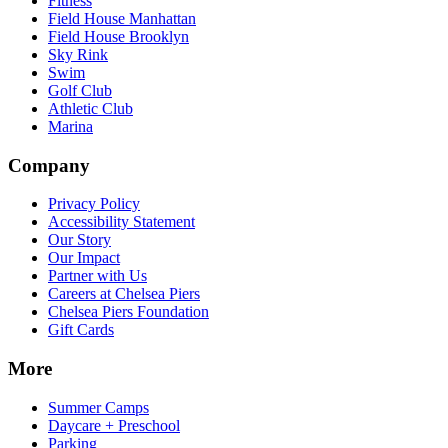
Fitness​​​​‌ ‍ ​‍​‍‌‍ ‌ ​‍‌‍‍‌‌‍‌ ‌‍‍‌‌‍ ‍​‍​‍​ ‍‍​‍​‍‌ ​ ‌‍​‌‌‍ ‍‌‍‍‌‌ ‌​‌ ‍‌​‍ ‍‌‍‍‌‌‍ ​‍​‍​‍ ​​‍​‍‌‍‍​‌ ​‍‌‍‌‌‌‍‌‍​‍​‍​ ‍‍​‍​‍‌‍‍​‌ ‌​‌ ‌​‌ ​​‌ ​ ​ ‍‍​‍ ​‍ ‌‍​ ‌‍‍​‌‍‌‌‌‍ ​‌ ​ ‌‍‌‌‌‍​‌‌ ​​‌‍‍‌‌‍‌‌‌ ​‍‌ ​ ​‍ ‍‌ ​ ‌‍​‌‌‍ ‍‌‍‍‌‌ ‌​‌ ‍‌​‍ ‍‌ ​ ‌ ‌​‌ ‌‌‌‍‌​‌‍‍‌‌‍ ​‍ ‌‍‍‌‌‍ ‍‌ ‌​‌‍‌‌‌‍ ‍‌ ‌​​‍ ‌‍‌‌‌‍‌​‌‍‍‌‌ ‌​​‍ ‌‍ ‌‌‍ ‌‍‌​‌‍‌‌​ ‌‌ ​​‌ ​‍‌‍‌‌‌ ​ ‌‍‌‌‌‍ ‍‌ ‌​‌‍​‌‌ ‌​‌‍‍‌‌‍ ‌‍ ‍​ ‍ ‌‍‍‌‌‍‌​​ ‌‌‍‌‍‌‍ ‌‍ ‌ ‌​‌‍‌‌‌ ​‍​ ‍ ‌ ‌​‌ ‍‌‌ ​​‌‍‌‌​ ‌‌‍‌‍‌‍ ‌‍ ‌ ‌​‌‍‌‌‌ ​‍​ ‍ ‌ ​​‌‍​‌‌ ‌​‌‍‍​​ ‌‌‍​ ‌‍ ‌‍ ​‌ ‌‌‌‍ ‌‌‍ ‍‌ ​ ​‍‌‌​ ‌‌‌​​‍‌‌ ‌‍‍ ‌‍‌‌‌ ‍‌​‍‌‌​ ​ ‌​‌​​‍‌‌​ ​ ‌​‌​​‍‌‌​ ​‍​ ​‍‌‍‌‌‌‍​‍​ ​‍​ ‍​‌‍​ ​ ‌‌‌‍​ ‌‍​ ‌‍‌‌‌‍​‍‌‍​‌​ ​‌​‍‌‌​ ​‍​ ​‍​‍‌‌​ ‌‌‌​‌​​‍ ‍‌‍ ​‌‍‍‌‌‍ ‍‌‍‍ ‌ ​ ​‍‌‌​ ‌‌‌​​‍‌‌ ‌‍‍ ‌‍‌‌‌ ‍‌​‍‌‌​ ​ ‌​‌​​‍‌‌​ ​ ‌​‌​​‍‌‌​ ​‍​ ​‍​ ​‍​ ​ ​ ​ ‌‍​ ‌‍‌‌​ ‍​​ ‌‍​ ​‌​ ‌​‌‍​‌‌‍​ ​ ‍‌​‍‌‌​ ​‍​ ​‍​‍‌‌​ ‌‌‌​‌​​‍ ‍‌‍ ‍‌‍​‌‌‍ ‌‌‍‌‌​ ‌‍​‍‌‍​‌‌ ​ ‌‍‌‌‌‌‌‌‌ ​‍‌‍ ​​ ‌‌‍‍​‌ ‌​‌ ‌​‌ ​​‌ ​ ​‍‌‌​ ​ ‌​​‌​‍‌‌​ ​‍‌​‌‍​‍‌‌​ ​‍‌​‌‍‌‍​ ‌‍‍​‌‍‌‌‌‍ ​‌ ​ ‌‍‌‌‌‍​‌‌ ​​‌‍‍‌‌‍‌‌‌ ​‍‌ ​ ​‍ ‍‌ ​ ‌‍​‌‌‍ ‍‌‍‍‌‌ ‌​‌ ‍‌​‍ ‍‌ ​ ‌ ‌​‌ ‌‌‌‍‌​‌‍‍‌‌‍ ​‍‌‍‌‍‍‌‌‍‌​​ ‌‌‍‌‍‌‍ ‌‍ ‌ ‌​‌‍‌‌‌ ​‍​‍‌‍‌ ‌​‌ ‍‌‌ ​​‌‍‌‌​ ‌‌‍‌‍‌‍ ‌‍ ‌ ‌​‌‍‌‌‌ ​‍​‍‌‍‌ ​​‌‍​‌‌ ‌​‌‍‍​​ ‌‌‍​ ‌‍ ‌‍ ​‌ ‌‌‌‍ ‌‌‍ ‍‌ ​ ​‍‌‌​ ‌‌‌​​‍‌‌ ‌‍‍ ‌‍‌‌‌ ‍‌​‍‌‌​ ​ ‌​‌​​‍‌‌​ ​ ‌​‌​​‍‌‌​ ​‍​ ​‍‌‍‌‌‌‍​‍​ ​‍​ ‍​‌‍​ ​ ‌‌‌‍​ ‌‍​ ‌‍‌‌‌‍​‍‌‍​‌​ ​‌​‍‌‌​ ​‍​ ​‍​‍‌‌​ ‌‌‌​‌​​‍ ‍‌‍ ​‌‍‍‌‌‍ ‍‌‍‍ ‌ ​ ​‍‌‌​ ‌‌‌​​‍‌‌ ‌‍‍ ‌‍‌‌‌ ‍‌​‍‌‌​ ​ ‌​‌​​‍‌‌​ ​ ‌​‌​​‍‌‌​ ​‍​ ​‍​ ​‍​ ​ ​ ​ ‌‍​ ‌‍‌‌​ ‍​​ ‌‍​ ​‌​ ‌​‌‍​‌‌‍​ ​ ‍‌​‍‌‌​ ​‍​ ​‍​‍‌‌​ ‌‌‌​‌​​‍ ‍‌‍ ‍‌‍​‌‌‍ ‌‌‍‌‌​‍‌‍‌ ​​‌‍‌‌‌ ​‍‌ ​ ‌ ​​‌‍‌‌‌‍​ ‌ ‌​‌‍‍‌‌ ‌‍‌‍‌‌​ ‌‌ ​​‌ ‌‌‌‍​‍‌‍ ​‌‍‍‌‌ ​ ‌‍‍​‌‍‌‌‌‍‌​​‍​‍‌ ‌
Field House Manhattan​​​​‌ ‍ ​‍​‍‌‍ ‌ ​‍‌‍‍‌‌‍‌ ‌‍‍‌‌‍ ‍​‍​‍​ ‍‍​‍​‍‌ ​ ‌‍​‌‌‍ ‍‌‍‍‌‌ ‌​‌ ‍‌​‍ ‍‌‍‍‌‌‍ ​‍​‍​‍ ​​‍​‍‌‍‍​‌ ​‍‌‍‌‌‌‍‌‍​‍​‍​ ‍‍​‍​‍‌‍‍​‌ ‌​‌ ‌​‌ ​​‌ ​ ​ ‍‍​‍ ​‍ ‌‍​ ‌‍‍​‌‍‌‌‌‍ ​‌ ​ ‌‍‌‌‌‍​‌‌ ​​‌‍‍‌‌‍‌‌‌ ​‍‌ ​ ​‍ ‍‌ ​ ‌‍​‌‌‍ ‍‌‍‍‌‌ ‌​‌ ‍‌​‍ ‍‌ ​ ‌ ‌​‌ ‌‌‌‍‌​‌‍‍‌‌‍ ​‍ ‌‍‍‌‌‍ ‍‌ ‌​‌‍‌‌‌‍ ‍‌ ‌​​‍ ‌‍‌‌‌‍‌​‌‍‍‌‌ ‌​​‍ ‌‍ ‌‌‍ ‌‍‌​‌‍‌‌​ ‌‌ ​​‌ ​‍‌‍‌‌‌ ​ ‌‍‌‌‌‍ ‍‌ ‌​‌‍​‌‌ ‌​‌‍‍‌‌‍ ‌‍ ‍​ ‍ ‌‍‍‌‌‍‌​​ ‌‌‍‌‍‌‍ ‌‍ ‌ ‌​‌‍‌‌‌ ​‍​ ‍ ‌ ‌​‌ ‍‌‌ ​​‌‍‌‌​ ‌‌‍‌‍‌‍ ‌‍ ‌ ‌​‌‍‌‌‌ ​‍​ ‍ ‌ ​​‌‍​‌‌ ‌​‌‍‍​​ ‌‌‍​ ‌‍ ‌‍ ​‌ ‌‌‌‍ ‌‌‍ ‍‌ ​ ​‍‌‌​ ‌‌‌​​‍‌‌ ‌‍‍ ‌‍‌‌‌ ‍‌​‍‌‌​ ​ ‌​‌​​‍‌‌​ ​ ‌​‌​​‍‌‌​ ​‍​ ​‍‌‍‌‌‌‍​‍​ ​‍​ ‍​‌‍​ ​ ‌‌‌‍​ ‌‍​ ‌‍‌‌‌‍​‍‌‍​‌​ ​‌​‍‌‌​ ​‍​ ​‍​‍‌‌​ ‌‌‌​‌​​‍ ‍‌‍ ​‌‍‍‌‌‍ ‍‌‍‍ ‌ ​ ​‍‌‌​ ‌‌‌​​‍‌‌ ‌‍‍ ‌‍‌‌‌ ‍‌​‍‌‌​ ​ ‌​‌​​‍‌‌​ ​ ‌​‌​​‍‌‌​ ​‍​ ​‍​ ​‌​ ​ ​ ​‌‌‍​‍​ ​​​ ​‌‌‍​‌​ ‌ ​ ​‍​ ​‍​ ‌‍​ ‌​​‍‌‌​ ​‍​ ​‍​‍‌‌​ ‌‌‌​‌​​‍ ‍‌‍ ‍‌‍​‌‌‍ ‌‌‍‌‌​ ‌‍​‍‌‍​‌‌ ​ ‌‍‌‌‌‌‌‌‌ ​‍‌‍ ​​ ‌‌‍‍​‌ ‌​‌ ‌​‌ ​​‌ ​ ​‍‌‌​ ​ ‌​​‌​‍‌‌​ ​‍‌​‌‍​‍‌‌​ ​‍‌​‌‍‌‍​ ‌‍‍​‌‍‌‌‌‍ ​‌ ​ ‌‍‌‌‌‍​‌‌ ​​‌‍‍‌‌‍‌‌‌ ​‍‌ ​ ​‍ ‍‌ ​ ‌‍​‌‌‍ ‍‌‍‍‌‌ ‌​‌ ‍‌​‍ ‍‌ ​ ‌ ‌​‌ ‌‌‌‍‌​‌‍‍‌‌‍ ​‍‌‍‌‍‍‌‌‍‌​​ ‌‌‍‌‍‌‍ ‌‍ ‌ ‌​‌‍‌‌‌ ​‍​‍‌‍‌ ‌​‌ ‍‌‌ ​​‌‍‌‌​ ‌‌‍‌‍‌‍ ‌‍ ‌ ‌​‌‍‌‌‌ ​‍​‍‌‍‌ ​​‌‍​‌‌ ‌​‌‍‍​​ ‌‌‍​ ‌‍ ‌‍ ​‌ ‌‌‌‍ ‌‌‍ ‍‌ ​ ​‍‌‌​ ‌‌‌​​‍‌‌ ‌‍‍ ‌‍‌‌‌ ‍‌​‍‌‌​ ​ ‌​‌​​‍‌‌​ ​ ‌​‌​​‍‌‌​ ​‍​ ​‍‌‍‌‌‌‍​‍​ ​‍​ ‍​‌‍​ ​ ‌‌‌‍​ ‌‍​ ‌‍‌‌‌‍​‍‌‍​‌​ ​‌​‍‌‌​ ​‍​ ​‍​‍‌‌​ ‌‌‌​‌​​‍ ‍‌‍ ​‌‍‍‌‌‍ ‍‌‍‍ ‌ ​ ​‍‌‌​ ‌‌‌​​‍‌‌ ‌‍‍ ‌‍‌‌‌ ‍‌​‍‌‌​ ​ ‌​‌​​‍‌‌​ ​ ‌​‌​​‍‌‌​ ​‍​ ​‍​ ​‌​ ​ ​ ​‌‌‍​‍​ ​​​ ​‌‌‍​‌​ ‌ ​ ​‍​ ​‍​ ‌‍​ ‌​​‍‌‌​ ​‍​ ​‍​‍‌‌​ ‌‌‌​‌​​‍ ‍‌‍ ‍‌‍​‌‌‍ ‌‌‍‌‌​‍‌‍‌ ​​‌‍‌‌‌ ​‍‌ ​ ‌ ​​‌‍‌‌‌‍​ ‌ ‌​‌‍‍‌‌ ‌‍‌‍‌‌​ ‌‌ ​​‌ ‌‌‌‍​‍‌‍ ​‌‍‍‌‌ ​ ‌‍‍​‌‍‌‌‌‍‌​​‍​‍‌ ‌
Field House Brooklyn​​​​‌ ‍ ​‍​‍‌‍ ‌ ​‍‌‍‍‌‌‍‌ ‌‍‍‌‌‍ ‍​‍​‍​ ‍‍​‍​‍‌ ​ ‌‍​‌‌‍ ‍‌‍‍‌‌ ‌​‌ ‍‌​‍ ‍‌‍‍‌‌‍ ​‍​‍​‍ ​​‍​‍‌‍‍​‌ ​‍‌‍‌‌‌‍‌‍​‍​‍​ ‍‍​‍​‍‌‍‍​‌ ‌​‌ ‌​‌ ​​‌ ​ ​ ‍‍​‍ ​‍ ‌‍​ ‌‍‍​‌‍‌‌‌‍ ​‌ ​ ‌‍‌‌‌‍​‌‌ ​​‌‍‍‌‌‍‌‌‌ ​‍‌ ​ ​‍ ‍‌ ​ ‌‍​‌‌‍ ‍‌‍‍‌‌ ‌​‌ ‍‌​‍ ‍‌ ​ ‌ ‌​‌ ‌‌‌‍‌​‌‍‍‌‌‍ ​‍ ‌‍‍‌‌‍ ‍‌ ‌​‌‍‌‌‌‍ ‍‌ ‌​​‍ ‌‍‌‌‌‍‌​‌‍‍‌‌ ‌​​‍ ‌‍ ‌‌‍ ‌‍‌​‌‍‌‌​ ‌‌ ​​‌ ​‍‌‍‌‌‌ ​ ‌‍‌‌‌‍ ‍‌ ‌​‌‍​‌‌ ‌​‌‍‍‌‌‍ ‌‍ ‍​ ‍ ‌‍‍‌‌‍‌​​ ‌‌‍‌‍‌‍ ‌‍ ‌ ‌​‌‍‌‌‌ ​‍​ ‍ ‌ ‌​‌ ‍‌‌ ​​‌‍‌‌​ ‌‌‍‌‍‌‍ ‌‍ ‌ ‌​‌‍‌‌‌ ​‍​ ‍ ‌ ​​‌‍​‌‌ ‌​‌‍‍​​ ‌‌‍​ ‌‍ ‌‍ ​‌ ‌‌‌‍ ‌‌‍ ‍‌ ​ ​‍‌‌​ ‌‌‌​​‍‌‌ ‌‍‍ ‌‍‌‌‌ ‍‌​‍‌‌​ ​ ‌​‌​​‍‌‌​ ​ ‌​‌​​‍‌‌​ ​‍​ ​‍‌‍‌‌‌‍​‍​ ​‍​ ‍​‌‍​ ​ ‌‌‌‍​ ‌‍​ ‌‍‌‌‌‍​‍‌‍​‌​ ​‌​‍‌‌​ ​‍​ ​‍​‍‌‌​ ‌‌‌​‌​​‍ ‍‌‍ ​‌‍‍‌‌‍ ‍‌‍‍ ‌ ​ ​‍‌‌​ ‌‌‌​​‍‌‌ ‌‍‍ ‌‍‌‌‌ ‍‌​‍‌‌​ ​ ‌​‌​​‍‌‌​ ​ ‌​‌​​‍‌‌​ ​‍​ ​‍​ ‌‍​ ‍​​ ‌ ‌‍‌​​ ​‌​ ​‍​ ‌‌​ ‌‍​ ​‍​ ​‌‌‍​ ​ ​‌​‍‌‌​ ​‍​ ​‍​‍‌‌​ ‌‌‌​‌​​‍ ‍‌‍ ‍‌‍​‌‌‍ ‌‌‍‌‌​ ‌‍​‍‌‍​‌‌ ​ ‌‍‌‌‌‌‌‌‌ ​‍‌‍ ​​ ‌‌‍‍​‌ ‌​‌ ‌​‌ ​​‌ ​ ​‍‌‌​ ​ ‌​​‌​‍‌‌​ ​‍‌​‌‍​‍‌‌​ ​‍‌​‌‍‌‍​ ‌‍‍​‌‍‌‌‌‍ ​‌ ​ ‌‍‌‌‌‍​‌‌ ​​‌‍‍‌‌‍‌‌‌ ​‍‌ ​ ​‍ ‍‌ ​ ‌‍​‌‌‍ ‍‌‍‍‌‌ ‌​‌ ‍‌​‍ ‍‌ ​ ‌ ‌​‌ ‌‌‌‍‌​‌‍‍‌‌‍ ​‍‌‍‌‍‍‌‌‍‌​​ ‌‌‍‌‍‌‍ ‌‍ ‌ ‌​‌‍‌‌‌ ​‍​‍‌‍‌ ‌​‌ ‍‌‌ ​​‌‍‌‌​ ‌‌‍‌‍‌‍ ‌‍ ‌ ‌​‌‍‌‌‌ ​‍​‍‌‍‌ ​​‌‍​‌‌ ‌​‌‍‍​​ ‌‌‍​ ‌‍ ‌‍ ​‌ ‌‌‌‍ ‌‌‍ ‍‌ ​ ​‍‌‌​ ‌‌‌​​‍‌‌ ‌‍‍ ‌‍‌‌‌ ‍‌​‍‌‌​ ​ ‌​‌​​‍‌‌​ ​ ‌​‌​​‍‌‌​ ​‍​ ​‍‌‍‌‌‌‍​‍​ ​‍​ ‍​‌‍​ ​ ‌‌‌‍​ ‌‍​ ‌‍‌‌‌‍​‍‌‍​‌​ ​‌​‍‌‌​ ​‍​ ​‍​‍‌‌​ ‌‌‌​‌​​‍ ‍‌‍ ​‌‍‍‌‌‍ ‍‌‍‍ ‌ ​ ​‍‌‌​ ‌‌‌​​‍‌‌ ‌‍‍ ‌‍‌‌‌ ‍‌​‍‌‌​ ​ ‌​‌​​‍‌‌​ ​ ‌​‌​​‍‌‌​ ​‍​ ​‍​ ‌‍​ ‍​​ ‌ ‌‍‌​​ ​‌​ ​‍​ ‌‌​ ‌‍​ ​‍​ ​‌‌‍​ ​ ​‌​‍‌‌​ ​‍​ ​‍​‍‌‌​ ‌‌‌​‌​​‍ ‍‌‍ ‍‌‍​‌‌‍ ‌‌‍‌‌​‍‌‍‌ ​​‌‍‌‌‌ ​‍‌ ​ ‌ ​​‌‍‌‌‌‍​ ‌ ‌​‌‍‍‌‌ ‌‍‌‍‌‌​ ‌‌ ​​‌ ‌‌‌‍​‍‌‍ ​‌‍‍‌‌ ​ ‌‍‍​‌‍‌‌‌‍‌​​‍​‍‌ ‌
Sky Rink​​​​‌ ‍ ​‍​‍‌‍ ‌ ​‍‌‍‍‌‌‍‌ ‌‍‍‌‌‍ ‍​‍​‍​ ‍‍​‍​‍‌ ​ ‌‍​‌‌‍ ‍‌‍‍‌‌ ‌​‌ ‍‌​‍ ‍‌‍‍‌‌‍ ​‍​‍​‍ ​​‍​‍‌‍‍​‌ ​‍‌‍‌‌‌‍‌‍​‍​‍​ ‍‍​‍​‍‌‍‍​‌ ‌​‌ ‌​‌ ​​‌ ​ ​ ‍‍​‍ ​‍ ‌‍​ ‌‍‍​‌‍‌‌‌‍ ​‌ ​ ‌‍‌‌‌‍​‌‌ ​​‌‍‍‌‌‍‌‌‌ ​‍‌ ​ ​‍ ‍‌ ​ ‌‍​‌‌‍ ‍‌‍‍‌‌ ‌​‌ ‍‌​‍ ‍‌ ​ ‌ ‌​‌ ‌‌‌‍‌​‌‍‍‌‌‍ ​‍ ‌‍‍‌‌‍ ‍‌ ‌​‌‍‌‌‌‍ ‍‌ ‌​​‍ ‌‍‌‌‌‍‌​‌‍‍‌‌ ‌​​‍ ‌‍ ‌‌‍ ‌‍‌​‌‍‌‌​ ‌‌ ​​‌ ​‍‌‍‌‌‌ ​ ‌‍‌‌‌‍ ‍‌ ‌​‌‍​‌‌ ‌​‌‍‍‌‌‍ ‌‍ ‍​ ‍ ‌‍‍‌‌‍‌​​ ‌‌‍‌‍‌‍ ‌‍ ‌ ‌​‌‍‌‌‌ ​‍​ ‍ ‌ ‌​‌ ‍‌‌ ​​‌‍‌‌​ ‌‌‍‌‍‌‍ ‌‍ ‌ ‌​‌‍‌‌‌ ​‍​ ‍ ‌ ​​‌‍​‌‌ ‌​‌‍‍​​ ‌‌‍​ ‌‍ ‌‍ ​‌ ‌‌‌‍ ‌‌‍ ‍‌ ​ ​‍‌‌​ ‌‌‌​​‍‌‌ ‌‍‍ ‌‍‌‌‌ ‍‌​‍‌‌​ ​ ‌​‌​​‍‌‌​ ​ ‌​‌​​‍‌‌​ ​‍​ ​‍‌‍‌‌‌‍​‍​ ​‍​ ‍​‌‍​ ​ ‌‌‌‍​ ‌‍​ ‌‍‌‌‌‍​‍‌‍​‌​ ​‌​‍‌‌​ ​‍​ ​‍​‍‌‌​ ‌‌‌​‌​​‍ ‍‌‍ ​‌‍‍‌‌‍ ‍‌‍‍ ‌ ​ ​‍‌‌​ ‌‌‌​​‍‌‌ ‌‍‍ ‌‍‌‌‌ ‍‌​‍‌‌​ ​ ‌​‌​​‍‌‌​ ​ ‌​‌​​‍‌‌​ ​‍​ ​‍​ ‌​​ ‌ ‌‍‌‍‌‍‌‍​ ​​​ ‌‍​ ‌‌​ ‌​‌‍‌​‌‍‌​​ ​‌‌‍​‍​‍‌‌​ ​‍​ ​‍​‍‌‌​ ‌‌‌​‌​​‍ ‍‌‍ ‍‌‍​‌‌‍ ‌‌‍‌‌​ ‌‍​‍‌‍​‌‌ ​ ‌‍‌‌‌‌‌‌‌ ​‍‌‍ ​​ ‌‌‍‍​‌ ‌​‌ ‌​‌ ​​‌ ​ ​‍‌‌​ ​ ‌​​‌​‍‌‌​ ​‍‌​‌‍​‍‌‌​ ​‍‌​‌‍‌‍​ ‌‍‍​‌‍‌‌‌‍ ​‌ ​ ‌‍‌‌‌‍​‌‌ ​​‌‍‍‌‌‍‌‌‌ ​‍‌ ​ ​‍ ‍‌ ​ ‌‍​‌‌‍ ‍‌‍‍‌‌ ‌​‌ ‍‌​‍ ‍‌ ​ ‌ ‌​‌ ‌‌‌‍‌​‌‍‍‌‌‍ ​‍‌‍‌‍‍‌‌‍‌​​ ‌‌‍‌‍‌‍ ‌‍ ‌ ‌​‌‍‌‌‌ ​‍​‍‌‍‌ ‌​‌ ‍‌‌ ​​‌‍‌‌​ ‌‌‍‌‍‌‍ ‌‍ ‌ ‌​‌‍‌‌‌ ​‍​‍‌‍‌ ​​‌‍​‌‌ ‌​‌‍‍​​ ‌‌‍​ ‌‍ ‌‍ ​‌ ‌‌‌‍ ‌‌‍ ‍‌ ​ ​‍‌‌​ ‌‌‌​​‍‌‌ ‌‍‍ ‌‍‌‌‌ ‍‌​‍‌‌​ ​ ‌​‌​​‍‌‌​ ​ ‌​‌​​‍‌‌​ ​‍​ ​‍‌‍‌‌‌‍​‍​ ​‍​ ‍​‌‍​ ​ ‌‌‌‍​ ‌‍​ ‌‍‌‌‌‍​‍‌‍​‌​ ​‌​‍‌‌​ ​‍​ ​‍​‍‌‌​ ‌‌‌​‌​​‍ ‍‌‍ ​‌‍‍‌‌‍ ‍‌‍‍ ‌ ​ ​‍‌‌​ ‌‌‌​​‍‌‌ ‌‍‍ ‌‍‌‌‌ ‍‌​‍‌‌​ ​ ‌​‌​​‍‌‌​ ​ ‌​‌​​‍‌‌​ ​‍​ ​‍​ ‌​​ ‌ ‌‍‌‍‌‍‌‍​ ​​​ ‌‍​ ‌‌​ ‌​‌‍‌​‌‍‌​​ ​‌‌‍​‍​‍‌‌​ ​‍​ ​‍​‍‌‌​ ‌‌‌​‌​​‍ ‍‌‍ ‍‌‍​‌‌‍ ‌‌‍‌‌​‍‌‍‌ ​​‌‍‌‌‌ ​‍‌ ​ ‌ ​​‌‍‌‌‌‍​ ‌ ‌​‌‍‍‌‌ ‌‍‌‍‌‌​ ‌‌ ​​‌ ‌‌‌‍​‍‌‍ ​‌‍‍‌‌ ​ ‌‍‍​‌‍‌‌‌‍‌​​‍​‍‌ ‌
Swim​​​​‌ ‍ ​‍​‍‌‍ ‌ ​‍‌‍‍‌‌‍‌ ‌‍‍‌‌‍ ‍​‍​‍​ ‍‍​‍​‍‌ ​ ‌‍​‌‌‍ ‍‌‍‍‌‌ ‌​‌ ‍‌​‍ ‍‌‍‍‌‌‍ ​‍​‍​‍ ​​‍​‍‌‍‍​‌ ​‍‌‍‌‌‌‍‌‍​‍​‍​ ‍‍​‍​‍‌‍‍​‌ ‌​‌ ‌​‌ ​​‌ ​ ​ ‍‍​‍ ​‍ ‌‍​ ‌‍‍​‌‍‌‌‌‍ ​‌ ​ ‌‍‌‌‌‍​‌‌ ​​‌‍‍‌‌‍‌‌‌ ​‍‌ ​ ​‍ ‍‌ ​ ‌‍​‌‌‍ ‍‌‍‍‌‌ ‌​‌ ‍‌​‍ ‍‌ ​ ‌ ‌​‌ ‌‌‌‍‌​‌‍‍‌‌‍ ​‍ ‌‍‍‌‌‍ ‍‌ ‌​‌‍‌‌‌‍ ‍‌ ‌​​‍ ‌‍‌‌‌‍‌​‌‍‍‌‌ ‌​​‍ ‌‍ ‌‌‍ ‌‍‌​‌‍‌‌​ ‌‌ ​​‌ ​‍‌‍‌‌‌ ​ ‌‍‌‌‌‍ ‍‌ ‌​‌‍​‌‌ ‌​‌‍‍‌‌‍ ‌‍ ‍​ ‍ ‌‍‍‌‌‍‌​​ ‌‌‍‌‍‌‍ ‌‍ ‌ ‌​‌‍‌‌‌ ​‍​ ‍ ‌ ‌​‌ ‍‌‌ ​​‌‍‌‌​ ‌‌‍‌‍‌‍ ‌‍ ‌ ‌​‌‍‌‌‌ ​‍​ ‍ ‌ ​​‌‍​‌‌ ‌​‌‍‍​​ ‌‌‍​ ‌‍ ‌‍ ​‌ ‌‌‌‍ ‌‌‍ ‍‌ ​ ​‍‌‌​ ‌‌‌​​‍‌‌ ‌‍‍ ‌‍‌‌‌ ‍‌​‍‌‌​ ​ ‌​‌​​‍‌‌​ ​ ‌​‌​​‍‌‌​ ​‍​ ​‍‌‍‌‌‌‍​‍​ ​‍​ ‍​‌‍​ ​ ‌‌‌‍​ ‌‍​ ‌‍‌‌‌‍​‍‌‍​‌​ ​‌​‍‌‌​ ​‍​ ​‍​‍‌‌​ ‌‌‌​‌​​‍ ‍‌‍ ​‌‍‍‌‌‍ ‍‌‍‍ ‌ ​ ​‍‌‌​ ‌‌‌​​‍‌‌ ‌‍‍ ‌‍‌‌‌ ‍‌​‍‌‌​ ​ ‌​‌​​‍‌‌​ ​ ‌​‌​​‍‌‌​ ​‍​ ​‍‌‍‌‍‌‍‌‍​ ​​​ ‌‌​ ‌‌​ ‌​​ ​‍‌‍​ ​ ​‌​ ​ ‌‍​ ‌‍​‌‌‍​ ‌‍‌‌​ ‌‍​ ​‌​ ​ ‌‍​ ‌‍​‍​ ‌​​ ‍​‌‍‌​​ ‍​​ ‌‍​ ‌‌‌‍​‍​ ‌​​ ‌​​ ​‌​ ‍‌​ ‍‌‌‍​ ​‍‌‌​ ​‍​ ​‍​‍‌‌​ ‌‌‌​‌​​‍ ‍‌‍ ‍‌‍​‌‌‍ ‌‌‍‌‌​ ‌‍​‍‌‍​‌‌ ​ ‌‍‌‌‌‌‌‌‌ ​‍‌‍ ​​ ‌‌‍‍​‌ ‌​‌ ‌​‌ ​​‌ ​ ​‍‌‌​ ​ ‌​​‌​‍‌‌​ ​‍‌​‌‍​‍‌‌​ ​‍‌​‌‍‌‍​ ‌‍‍​‌‍‌‌‌‍ ​‌ ​ ‌‍‌‌‌‍​‌‌ ​​‌‍‍‌‌‍‌‌‌ ​‍‌ ​ ​‍ ‍‌ ​ ‌‍​‌‌‍ ‍‌‍‍‌‌ ‌​‌ ‍‌​‍ ‍‌ ​ ‌ ‌​‌ ‌‌‌‍‌​‌‍‍‌‌‍ ​‍‌‍‌‍‍‌‌‍‌​​ ‌‌‍‌‍‌‍ ‌‍ ‌ ‌​‌‍‌‌‌ ​‍​‍‌‍‌ ‌​‌ ‍‌‌ ​​‌‍‌‌​ ‌‌‍‌‍‌‍ ‌‍ ‌ ‌​‌‍‌‌‌ ​‍​‍‌‍‌ ​​‌‍​‌‌ ‌​‌‍‍​​ ‌‌‍​ ‌‍ ‌‍ ​‌ ‌‌‌‍ ‌‌‍ ‍‌ ​ ​‍‌‌​ ‌‌‌​​‍‌‌ ‌‍‍ ‌‍‌‌‌ ‍‌​‍‌‌​ ​ ‌​‌​​‍‌‌​ ​ ‌​‌​​‍‌‌​ ​‍​ ​‍‌‍‌‌‌‍​‍​ ​‍​ ‍​‌‍​ ​ ‌‌‌‍​ ‌‍​ ‌‍‌‌‌‍​‍‌‍​‌​ ​‌​‍‌‌​ ​‍​ ​‍​‍‌‌​ ‌‌‌​‌​​‍ ‍‌‍ ​‌‍‍‌‌‍ ‍‌‍‍ ‌ ​ ​‍‌‌​ ‌‌‌​​‍‌‌ ‌‍‍ ‌‍‌‌‌ ‍‌​‍‌‌​ ​ ‌​‌​​‍‌‌​ ​ ‌​‌​​‍‌‌​ ​‍​ ​‍‌‍‌‍‌‍‌‍​ ​​​ ‌‌​ ‌‌​ ‌​​ ​‍‌‍​ ​ ​‌​ ​ ‌‍​ ‌‍​‌‌‍​ ‌‍‌‌​ ‌‍​ ​‌​ ​ ‌‍​ ‌‍​‍​ ‌​​ ‍​‌‍‌​​ ‍​​ ‌‍​ ‌‌‌‍​‍​ ‌​​ ‌​​ ​‌​ ‍‌​ ‍‌‌‍​ ​‍‌‌​ ​‍​ ​‍​‍‌‌​ ‌‌‌​‌​​‍ ‍‌‍ ‍‌‍​‌‌‍ ‌‌‍‌‌​‍‌‍‌ ​​‌‍‌‌‌ ​‍‌ ​ ‌ ​​‌‍‌‌‌‍​ ‌ ‌​‌‍‍‌‌ ‌‍‌‍‌‌​ ‌‌ ​​‌ ‌‌‌‍​‍‌‍ ​‌‍‍‌‌ ​ ‌‍‍​‌‍‌‌‌‍‌​​‍​‍‌ ‌
Golf Club​​​​‌ ‍ ​‍​‍‌‍ ‌ ​‍‌‍‍‌‌‍‌ ‌‍‍‌‌‍ ‍​‍​‍​ ‍‍​‍​‍‌ ​ ‌‍​‌‌‍ ‍‌‍‍‌‌ ‌​‌ ‍‌​‍ ‍‌‍‍‌‌‍ ​‍​‍​‍ ​​‍​‍‌‍‍​‌ ​‍‌‍‌‌‌‍‌‍​‍​‍​ ‍‍​‍​‍‌‍‍​‌ ‌​‌ ‌​‌ ​​‌ ​ ​ ‍‍​‍ ​‍ ‌‍​ ‌‍‍​‌‍‌‌‌‍ ​‌ ​ ‌‍‌‌‌‍​‌‌ ​​‌‍‍‌‌‍‌‌‌ ​‍‌ ​ ​‍ ‍‌ ​ ‌‍​‌‌‍ ‍‌‍‍‌‌ ‌​‌ ‍‌​‍ ‍‌ ​ ‌ ‌​‌ ‌‌‌‍‌​‌‍‍‌‌‍ ​‍ ‌‍‍‌‌‍ ‍‌ ‌​‌‍‌‌‌‍ ‍‌ ‌​​‍ ‌‍‌‌‌‍‌​‌‍‍‌‌ ‌​​‍ ‌‍ ‌‌‍ ‌‍‌​‌‍‌‌​ ‌‌ ​​‌ ​‍‌‍‌‌‌ ​ ‌‍‌‌‌‍ ‍‌ ‌​‌‍​‌‌ ‌​‌‍‍‌‌‍ ‌‍ ‍​ ‍ ‌‍‍‌‌‍‌​​ ‌‌‍‌‍‌‍ ‌‍ ‌ ‌​‌‍‌‌‌ ​‍​ ‍ ‌ ‌​‌ ‍‌‌ ​​‌‍‌‌​ ‌‌‍‌‍‌‍ ‌‍ ‌ ‌​‌‍‌‌‌ ​‍​ ‍ ‌ ​​‌‍​‌‌ ‌​‌‍‍​​ ‌‌‍​ ‌‍ ‌‍ ​‌ ‌‌‌‍ ‌‌‍ ‍‌ ​ ​‍‌‌​ ‌‌‌​​‍‌‌ ‌‍‍ ‌‍‌‌‌ ‍‌​‍‌‌​ ​ ‌​‌​​‍‌‌​ ​ ‌​‌​​‍‌‌​ ​‍​ ​‍‌‍‌‌‌‍​‍​ ​‍​ ‍​‌‍​ ​ ‌‌‌‍​ ‌‍​ ‌‍‌‌‌‍​‍‌‍​‌​ ​‌​‍‌‌​ ​‍​ ​‍​‍‌‌​ ‌‌‌​‌​​‍ ‍‌‍ ​‌‍‍‌‌‍ ‍‌‍‍ ‌ ​ ​‍‌‌​ ‌‌‌​​‍‌‌ ‌‍‍ ‌‍‌‌‌ ‍‌​‍‌‌​ ​ ‌​‌​​‍‌‌​ ​ ‌​‌​​‍‌‌​ ​‍​ ​‍​ ‌​‌‍‌‌​ ‌‍‌‍‌​​ ​‍​ ‌‍​ ​‍‌‍‌‍‌‍​‌‌‍​ ‌‍​ ‌‍​ ​‍‌‌​ ​‍​ ​‍​‍‌‌​ ‌‌‌​‌​​‍ ‍‌‍ ‍‌‍​‌‌‍ ‌‌‍‌‌​ ‌‍​‍‌‍​‌‌ ​ ‌‍‌‌‌‌‌‌‌ ​‍‌‍ ​​ ‌‌‍‍​‌ ‌​‌ ‌​‌ ​​‌ ​ ​‍‌‌​ ​ ‌​​‌​‍‌‌​ ​‍‌​‌‍​‍‌‌​ ​‍‌​‌‍‌‍​ ‌‍‍​‌‍‌‌‌‍ ​‌ ​ ‌‍‌‌‌‍​‌‌ ​​‌‍‍‌‌‍‌‌‌ ​‍‌ ​ ​‍ ‍‌ ​ ‌‍​‌‌‍ ‍‌‍‍‌‌ ‌​‌ ‍‌​‍ ‍‌ ​ ‌ ‌​‌ ‌‌‌‍‌​‌‍‍‌‌‍ ​‍‌‍‌‍‍‌‌‍‌​​ ‌‌‍‌‍‌‍ ‌‍ ‌ ‌​‌‍‌‌‌ ​‍​‍‌‍‌ ‌​‌ ‍‌‌ ​​‌‍‌‌​ ‌‌‍‌‍‌‍ ‌‍ ‌ ‌​‌‍‌‌‌ ​‍​‍‌‍‌ ​​‌‍​‌‌ ‌​‌‍‍​​ ‌‌‍​ ‌‍ ‌‍ ​‌ ‌‌‌‍ ‌‌‍ ‍‌ ​ ​‍‌‌​ ‌‌‌​​‍‌‌ ‌‍‍ ‌‍‌‌‌ ‍‌​‍‌‌​ ​ ‌​‌​​‍‌‌​ ​ ‌​‌​​‍‌‌​ ​‍​ ​‍‌‍‌‌‌‍​‍​ ​‍​ ‍​‌‍​ ​ ‌‌‌‍​ ‌‍​ ‌‍‌‌‌‍​‍‌‍​‌​ ​‌​‍‌‌​ ​‍​ ​‍​‍‌‌​ ‌‌‌​‌​​‍ ‍‌‍ ​‌‍‍‌‌‍ ‍‌‍‍ ‌ ​ ​‍‌‌​ ‌‌‌​​‍‌‌ ‌‍‍ ‌‍‌‌‌ ‍‌​‍‌‌​ ​ ‌​‌​​‍‌‌​ ​ ‌​‌​​‍‌‌​ ​‍​ ​‍​ ‌​‌‍‌‌​ ‌‍‌‍‌​​ ​‍​ ‌‍​ ​‍‌‍‌‍‌‍​‌‌‍​ ‌‍​ ‌‍​ ​‍‌‌​ ​‍​ ​‍​‍‌‌​ ‌‌‌​‌​​‍ ‍‌‍ ‍‌‍​‌‌‍ ‌‌‍‌‌​‍‌‍‌ ​​‌‍‌‌‌ ​‍‌ ​ ‌ ​​‌‍‌‌‌‍​ ‌ ‌​‌‍‍‌‌ ‌‍‌‍‌‌​ ‌‌ ​​‌ ‌‌‌‍​‍‌‍ ​‌‍‍‌‌ ​ ‌‍‍​‌‍‌‌‌‍‌​​‍​‍‌ ‌
Athletic Club​​​​‌ ‍ ​‍​‍‌‍ ‌ ​‍‌‍‍‌‌‍‌ ‌‍‍‌‌‍ ‍​‍​‍​ ‍‍​‍​‍‌ ​ ‌‍​‌‌‍ ‍‌‍‍‌‌ ‌​‌ ‍‌​‍ ‍‌‍‍‌‌‍ ​‍​‍​‍ ​​‍​‍‌‍‍​‌ ​‍‌‍‌‌‌‍‌‍​‍​‍​ ‍‍​‍​‍‌‍‍​‌ ‌​‌ ‌​‌ ​​‌ ​ ​ ‍‍​‍ ​‍ ‌‍​ ‌‍‍​‌‍‌‌‌‍ ​‌ ​ ‌‍‌‌‌‍​‌‌ ​​‌‍‍‌‌‍‌‌‌ ​‍‌ ​ ​‍ ‍‌ ​ ‌‍​‌‌‍ ‍‌‍‍‌‌ ‌​‌ ‍‌​‍ ‍‌ ​ ‌ ‌​‌ ‌‌‌‍‌​‌‍‍‌‌‍ ​‍ ‌‍‍‌‌‍ ‍‌ ‌​‌‍‌‌‌‍ ‍‌ ‌​​‍ ‌‍‌‌‌‍‌​‌‍‍‌‌ ‌​​‍ ‌‍ ‌‌‍ ‌‍‌​‌‍‌‌​ ‌‌ ​​‌ ​‍‌‍‌‌‌ ​ ‌‍‌‌‌‍ ‍‌ ‌​‌‍​‌‌ ‌​‌‍‍‌‌‍ ‌‍ ‍​ ‍ ‌‍‍‌‌‍‌​​ ‌‌‍‌‍‌‍ ‌‍ ‌ ‌​‌‍‌‌‌ ​‍​ ‍ ‌ ‌​‌ ‍‌‌ ​​‌‍‌‌​ ‌‌‍‌‍‌‍ ‌‍ ‌ ‌​‌‍‌‌‌ ​‍​ ‍ ‌ ​​‌‍​‌‌ ‌​‌‍‍​​ ‌‌‍​ ‌‍ ‌‍ ​‌ ‌‌‌‍ ‌‌‍ ‍‌ ​ ​‍‌‌​ ‌‌‌​​‍‌‌ ‌‍‍ ‌‍‌‌‌ ‍‌​‍‌‌​ ​ ‌​‌​​‍‌‌​ ​ ‌​‌​​‍‌‌​ ​‍​ ​‍‌‍‌‌‌‍​‍​ ​‍​ ‍​‌‍​ ​ ‌‌‌‍​ ‌‍​ ‌‍‌‌‌‍​‍‌‍​‌​ ​‌​‍‌‌​ ​‍​ ​‍​‍‌‌​ ‌‌‌​‌​​‍ ‍‌‍ ​‌‍‍‌‌‍ ‍‌‍‍ ‌ ​ ​‍‌‌​ ‌‌‌​​‍‌‌ ‌‍‍ ‌‍‌‌‌ ‍‌​‍‌‌​ ​ ‌​‌​​‍‌‌​ ​ ‌​‌​​‍‌‌​ ​‍​ ​‍​ ‍​‌‍​‌​ ​ ​ ‌​‌‍​‌​ ‌ ‌‍‌​‌‍​‌​ ​ ​ ‍​‌‍‌‌‌‍​ ​‍‌‌​ ​‍​ ​‍​‍‌‌​ ‌‌‌​‌​​‍ ‍‌‍ ‍‌‍​‌‌‍ ‌‌‍‌‌​ ‌‍​‍‌‍​‌‌ ​ ‌‍‌‌‌‌‌‌‌ ​‍‌‍ ​​ ‌‌‍‍​‌ ‌​‌ ‌​‌ ​​‌ ​ ​‍‌‌​ ​ ‌​​‌​‍‌‌​ ​‍‌​‌‍​‍‌‌​ ​‍‌​‌‍‌‍​ ‌‍‍​‌‍‌‌‌‍ ​‌ ​ ‌‍‌‌‌‍​‌‌ ​​‌‍‍‌‌‍‌‌‌ ​‍‌ ​ ​‍ ‍‌ ​ ‌‍​‌‌‍ ‍‌‍‍‌‌ ‌​‌ ‍‌​‍ ‍‌ ​ ‌ ‌​‌ ‌‌‌‍‌​‌‍‍‌‌‍ ​‍‌‍‌‍‍‌‌‍‌​​ ‌‌‍‌‍‌‍ ‌‍ ‌ ‌​‌‍‌‌‌ ​‍​‍‌‍‌ ‌​‌ ‍‌‌ ​​‌‍‌‌​ ‌‌‍‌‍‌‍ ‌‍ ‌ ‌​‌‍‌‌‌ ​‍​‍‌‍‌ ​​‌‍​‌‌ ‌​‌‍‍​​ ‌‌‍​ ‌‍ ‌‍ ​‌ ‌‌‌‍ ‌‌‍ ‍‌ ​ ​‍‌‌​ ‌‌‌​​‍‌‌ ‌‍‍ ‌‍‌‌‌ ‍‌​‍‌‌​ ​ ‌​‌​​‍‌‌​ ​ ‌​‌​​‍‌‌​ ​‍​ ​‍‌‍‌‌‌‍​‍​ ​‍​ ‍​‌‍​ ​ ‌‌‌‍​ ‌‍​ ‌‍‌‌‌‍​‍‌‍​‌​ ​‌​‍‌‌​ ​‍​ ​‍​‍‌‌​ ‌‌‌​‌​​‍ ‍‌‍ ​‌‍‍‌‌‍ ‍‌‍‍ ‌ ​ ​‍‌‌​ ‌‌‌​​‍‌‌ ‌‍‍ ‌‍‌‌‌ ‍‌​‍‌‌​ ​ ‌​‌​​‍‌‌​ ​ ‌​‌​​‍‌‌​ ​‍​ ​‍​ ‍​‌‍​‌​ ​ ​ ‌​‌‍​‌​ ‌ ‌‍‌​‌‍​‌​ ​ ​ ‍​‌‍‌‌‌‍​ ​‍‌‌​ ​‍​ ​‍​‍‌‌​ ‌‌‌​‌​​‍ ‍‌‍ ‍‌‍​‌‌‍ ‌‌‍‌‌​‍‌‍‌ ​​‌‍‌‌‌ ​‍‌ ​ ‌ ​​‌‍‌‌‌‍​ ‌ ‌​‌‍‍‌‌ ‌‍‌‍‌‌​ ‌‌ ​​‌ ‌‌‌‍​‍‌‍ ​‌‍‍‌‌ ​ ‌‍‍​‌‍‌‌‌‍‌​​‍​‍‌ ‌
Marina​​​​‌ ‍ ​‍​‍‌‍ ‌ ​‍‌‍‍‌‌‍‌ ‌‍‍‌‌‍ ‍​‍​‍​ ‍‍​‍​‍‌ ​ ‌‍​‌‌‍ ‍‌‍‍‌‌ ‌​‌ ‍‌​‍ ‍‌‍‍‌‌‍ ​‍​‍​‍ ​​‍​‍‌‍‍​‌ ​‍‌‍‌‌‌‍‌‍​‍​‍​ ‍‍​‍​‍‌‍‍​‌ ‌​‌ ‌​‌ ​​‌ ​ ​ ‍‍​‍ ​‍ ‌‍​ ‌‍‍​‌‍‌‌‌‍ ​‌ ​ ‌‍‌‌‌‍​‌‌ ​​‌‍‍‌‌‍‌‌‌ ​‍‌ ​ ​‍ ‍‌ ​ ‌‍​‌‌‍ ‍‌‍‍‌‌ ‌​‌ ‍‌​‍ ‍‌ ​ ‌ ‌​‌ ‌‌‌‍‌​‌‍‍‌‌‍ ​‍ ‌‍‍‌‌‍ ‍‌ ‌​‌‍‌‌‌‍ ‍‌ ‌​​‍ ‌‍‌‌‌‍‌​‌‍‍‌‌ ‌​​‍ ‌‍ ‌‌‍ ‌‍‌​‌‍‌‌​ ‌‌ ​​‌ ​‍‌‍‌‌‌ ​ ‌‍‌‌‌‍ ‍‌ ‌​‌‍​‌‌ ‌​‌‍‍‌‌‍ ‌‍ ‍​ ‍ ‌‍‍‌‌‍‌​​ ‌‌‍‌‍‌‍ ‌‍ ‌ ‌​‌‍‌‌‌ ​‍​ ‍ ‌ ‌​‌ ‍‌‌ ​​‌‍‌‌​ ‌‌‍‌‍‌‍ ‌‍ ‌ ‌​‌‍‌‌‌ ​‍​ ‍ ‌ ​​‌‍​‌‌ ‌​‌‍‍​​ ‌‌‍​ ‌‍ ‌‍ ​‌ ‌‌‌‍ ‌‌‍ ‍‌ ​ ​‍‌‌​ ‌‌‌​​‍‌‌ ‌‍‍ ‌‍‌‌‌ ‍‌​‍‌‌​ ​ ‌​‌​​‍‌‌​ ​ ‌​‌​​‍‌‌​ ​‍​ ​‍‌‍‌‌‌‍​‍​ ​‍​ ‍​‌‍​ ​ ‌‌‌‍​ ‌‍​ ‌‍‌‌‌‍​‍‌‍​‌​ ​‌​‍‌‌​ ​‍​ ​‍​‍‌‌​ ‌‌‌​‌​​‍ ‍‌‍ ​‌‍‍‌‌‍ ‍‌‍‍ ‌ ​ ​‍‌‌​ ‌‌‌​​‍‌‌ ‌‍‍ ‌‍‌‌‌ ‍‌​‍‌‌​ ​ ‌​‌​​‍‌‌​ ​ ‌​‌​​‍‌‌​ ​‍​ ​‍​ ‌‍​ ‌‌​ ‌‍​ ‌‌‌‍‌‌‌‍‌‍‌‍​‌​ ​​​ ‌‍​ ‌‌​ ‌​‌‍‌​​‍‌‌​ ​‍​ ​‍​‍‌‌​ ‌‌‌​‌​​‍ ‍‌‍ ‍‌‍​‌‌‍ ‌‌‍‌‌​ ‌‍​‍‌‍​‌‌ ​ ‌‍‌‌‌‌‌‌‌ ​‍‌‍ ​​ ‌‌‍‍​‌ ‌​‌ ‌​‌ ​​‌ ​ ​‍‌‌​ ​ ‌​​‌​‍‌‌​ ​‍‌​‌‍​‍‌‌​ ​‍‌​‌‍‌‍​ ‌‍‍​‌‍‌‌‌‍ ​‌ ​ ‌‍‌‌‌‍​‌‌ ​​‌‍‍‌‌‍‌‌‌ ​‍‌ ​ ​‍ ‍‌ ​ ‌‍​‌‌‍ ‍‌‍‍‌‌ ‌​‌ ‍‌​‍ ‍‌ ​ ‌ ‌​‌ ‌‌‌‍‌​‌‍‍‌‌‍ ​‍‌‍‌‍‍‌‌‍‌​​ ‌‌‍‌‍‌‍ ‌‍ ‌ ‌​‌‍‌‌‌ ​‍​‍‌‍‌ ‌​‌ ‍‌‌ ​​‌‍‌‌​ ‌‌‍‌‍‌‍ ‌‍ ‌ ‌​‌‍‌‌‌ ​‍​‍‌‍‌ ​​‌‍​‌‌ ‌​‌‍‍​​ ‌‌‍​ ‌‍ ‌‍ ​‌ ‌‌‌‍ ‌‌‍ ‍‌ ​ ​‍‌‌​ ‌‌‌​​‍‌‌ ‌‍‍ ‌‍‌‌‌ ‍‌​‍‌‌​ ​ ‌​‌​​‍‌‌​ ​ ‌​‌​​‍‌‌​ ​‍​ ​‍‌‍‌‌‌‍​‍​ ​‍​ ‍​‌‍​ ​ ‌‌‌‍​ ‌‍​ ‌‍‌‌‌‍​‍‌‍​‌​ ​‌​‍‌‌​ ​‍​ ​‍​‍‌‌​ ‌‌‌​‌​​‍ ‍‌‍ ​‌‍‍‌‌‍ ‍‌‍‍ ‌ ​ ​‍‌‌​ ‌‌‌​​‍‌‌ ‌‍‍ ‌‍‌‌‌ ‍‌​‍‌‌​ ​ ‌​‌​​‍‌‌​ ​ ‌​‌​​‍‌‌​ ​‍​ ​‍​ ‌‍​ ‌‌​ ‌‍​ ‌‌‌‍‌‌‌‍‌‍‌‍​‌​ ​​​ ‌‍​ ‌‌​ ‌​‌‍‌​​‍‌‌​ ​‍​ ​‍​‍‌‌​ ‌‌‌​‌​​‍ ‍‌‍ ‍‌‍​‌‌‍ ‌‌‍‌‌​‍‌‍‌ ​​‌‍‌‌‌ ​‍‌ ​ ‌ ​​‌‍‌‌‌‍​ ‌ ‌​‌‍‍‌‌ ‌‍‌‍‌‌​ ‌‌ ​​‌ ‌‌‌‍​‍‌‍ ​‌‍‍‌‌ ​ ‌‍‍​‌‍‌‌‌‍‌​​‍​‍‌ ‌
Company​​​​‌ ‍ ​‍​‍‌‍ ‌ ​‍‌‍‍‌‌‍‌ ‌‍‍‌‌‍ ‍​‍​‍​ ‍‍​‍​‍‌ ​ ‌‍​‌‌‍ ‍‌‍‍‌‌ ‌​‌ ‍‌​‍ ‍‌‍‍‌‌‍ ​‍​‍​‍ ​​‍​‍‌‍‍​‌ ​‍‌‍‌‌‌‍‌‍​‍​‍​ ‍‍​‍​‍‌‍‍​‌ ‌​‌ ‌​‌ ​​‌ ​ ​ ‍‍​‍ ​‍ ‌‍​ ‌‍‍​‌‍‌‌‌‍ ​‌ ​ ‌‍‌‌‌‍​‌‌ ​​‌‍‍‌‌‍‌‌‌ ​‍‌ ​ ​‍ ‍‌ ​ ‌‍​‌‌‍ ‍‌‍‍‌‌ ‌​‌ ‍‌​‍ ‍‌ ​ ‌ ‌​‌ ‌‌‌‍‌​‌‍‍‌‌‍ ​‍ ‌‍‍‌‌‍ ‍‌ ‌​‌‍‌‌‌‍ ‍‌ ‌​​‍ ‌‍‌‌‌‍‌​‌‍‍‌‌ ‌​​‍ ‌‍ ‌‌‍ ‌‍‌​‌‍‌‌​ ‌‌ ​​‌ ​‍‌‍‌‌‌ ​ ‌‍‌‌‌‍ ‍‌ ‌​‌‍​‌‌ ‌​‌‍‍‌‌‍ ‌‍ ‍​ ‍ ‌‍‍‌‌‍‌​​ ‌‌‍‌‍‌‍ ‌‍ ‌ ‌​‌‍‌‌‌ ​‍​ ‍ ‌ ‌​‌ ‍‌‌ ​​‌‍‌‌​ ‌‌‍‌‍‌‍ ‌‍ ‌ ‌​‌‍‌‌‌ ​‍​ ‍ ‌ ​​‌‍​‌‌ ‌​‌‍‍​​ ‌‌‍​ ‌‍ ‌‍ ​‌ ‌‌‌‍ ‌‌‍ ‍‌ ​ ​‍‌‌​ ‌‌‌​​‍‌‌ ‌‍‍ ‌‍‌‌‌ ‍‌​‍‌‌​ ​ ‌​‌​​‍‌‌​ ​ ‌​‌​​‍‌‌​ ​‍​ ​‍‌‍​ ​ ​ ​ ‌​​ ​​‌‍​ ​ ‌‍‌‍‌​​ ‌​‌‍‌‍‌‍‌‌‌‍‌‌‌‍‌​​‍‌‌​ ​‍​ ​‍​‍‌‌​ ‌‌‌​‌​​‍ ‍‌ ‌​‌‍‍‌‌ ‌​‌‍ ​‌‍‌‌​ ‌‍​‍‌‍​‌‌ ​ ‌‍‌‌‌‌‌‌‌ ​‍‌‍ ​​ ‌‌‍‍​‌ ‌​‌ ‌​‌ ​​‌ ​ ​‍‌‌​ ​ ‌​​‌​‍‌‌​ ​‍‌​‌‍​‍‌‌​ ​‍‌​‌‍‌‍​ ‌‍‍​‌‍‌‌‌‍ ​‌ ​ ‌‍‌‌‌‍​‌‌ ​​‌‍‍‌‌‍‌‌‌ ​‍‌ ​ ​‍ ‍‌ ​ ‌‍​‌‌‍ ‍‌‍‍‌‌ ‌​‌ ‍‌​‍ ‍‌ ​ ‌ ‌​‌ ‌‌‌‍‌​‌‍‍‌‌‍ ​‍‌‍‌‍‍‌‌‍‌​​ ‌‌‍‌‍‌‍ ‌‍ ‌ ‌​‌‍‌‌‌ ​‍​‍‌‍‌ ‌​‌ ‍‌‌ ​​‌‍‌‌​ ‌‌‍‌‍‌‍ ‌‍ ‌ ‌​‌‍‌‌‌ ​‍​‍‌‍‌ ​​‌‍​‌‌ ‌​‌‍‍​​ ‌‌‍​ ‌‍ ‌‍ ​‌ ‌‌‌‍ ‌‌‍ ‍‌ ​ ​‍‌‌​ ‌‌‌​​‍‌‌ ‌‍‍ ‌‍‌‌‌ ‍‌​‍‌‌​ ​ ‌​‌​​‍‌‌​ ​ ‌​‌​​‍‌‌​ ​‍​ ​‍‌‍​ ​ ​ ​ ‌​​ ​​‌‍​ ​ ‌‍‌‍‌​​ ‌​‌‍‌‍‌‍‌‌‌‍‌‌‌‍‌​​‍‌‌​ ​‍​ ​‍​‍‌‌​ ‌‌‌​‌​​‍ ‍‌ ‌​‌‍‍‌‌ ‌​‌‍ ​‌‍‌‌​‍‌‍‌ ​​‌‍‌‌‌ ​‍‌ ​ ‌ ​​‌‍‌‌‌‍​ ‌ ‌​‌‍‍‌‌ ‌‍‌‍‌‌​ ‌‌ ​​‌ ‌‌‌‍​‍‌‍ ​‌‍‍‌‌ ​ ‌‍‍​‌‍‌‌‌‍‌​​‍​‍‌ ‌
Privacy Policy​​​​‌ ‍ ​‍​‍‌‍ ‌ ​‍‌‍‍‌‌‍‌ ‌‍‍‌‌‍ ‍​‍​‍​ ‍‍​‍​‍‌ ​ ‌‍​‌‌‍ ‍‌‍‍‌‌ ‌​‌ ‍‌​‍ ‍‌‍‍‌‌‍ ​‍​‍​‍ ​​‍​‍‌‍‍​‌ ​‍‌‍‌‌‌‍‌‍​‍​‍​ ‍‍​‍​‍‌‍‍​‌ ‌​‌ ‌​‌ ​​‌ ​ ​ ‍‍​‍ ​‍ ‌‍​ ‌‍‍​‌‍‌‌‌‍ ​‌ ​ ‌‍‌‌‌‍​‌‌ ​​‌‍‍‌‌‍‌‌‌ ​‍‌ ​ ​‍ ‍‌ ​ ‌‍​‌‌‍ ‍‌‍‍‌‌ ‌​‌ ‍‌​‍ ‍‌ ​ ‌ ‌​‌ ‌‌‌‍‌​‌‍‍‌‌‍ ​‍ ‌‍‍‌‌‍ ‍‌ ‌​‌‍‌‌‌‍ ‍‌ ‌​​‍ ‌‍‌‌‌‍‌​‌‍‍‌‌ ‌​​‍ ‌‍ ‌‌‍ ‌‍‌​‌‍‌‌​ ‌‌ ​​‌ ​‍‌‍‌‌‌ ​ ‌‍‌‌‌‍ ‍‌ ‌​‌‍​‌‌ ‌​‌‍‍‌‌‍ ‌‍ ‍​ ‍ ‌‍‍‌‌‍‌​​ ‌‌‍‌‍‌‍ ‌‍ ‌ ‌​‌‍‌‌‌ ​‍​ ‍ ‌ ‌​‌ ‍‌‌ ​​‌‍‌‌​ ‌‌‍‌‍‌‍ ‌‍ ‌ ‌​‌‍‌‌‌ ​‍​ ‍ ‌ ​​‌‍​‌‌ ‌​‌‍‍​​ ‌‌‍​ ‌‍ ‌‍ ​‌ ‌‌‌‍ ‌‌‍ ‍‌ ​ ​‍‌‌​ ‌‌‌​​‍‌‌ ‌‍‍ ‌‍‌‌‌ ‍‌​‍‌‌​ ​ ‌​‌​​‍‌‌​ ​ ‌​‌​​‍‌‌​ ​‍​ ​‍‌‍​ ​ ​ ​ ‌​​ ​​‌‍​ ​ ‌‍‌‍‌​​ ‌​‌‍‌‍‌‍‌‌‌‍‌‌‌‍‌​​‍‌‌​ ​‍​ ​‍​‍‌‌​ ‌‌‌​‌​​‍ ‍‌‍ ​‌‍‍‌‌‍ ‍‌‍‍ ‌ ​ ​‍‌‌​ ‌‌‌​​‍‌‌ ‌‍‍ ‌‍‌‌‌ ‍‌​‍‌‌​ ​ ‌​‌​​‍‌‌​ ​ ‌​‌​​‍‌‌​ ​‍​ ​‍​ ​​​ ‍‌‌‍‌‌​ ‍​​ ‍‌​ ​‍‌‍​‍‌‍​‍​ ​‍​ ‍​‌‍​‌​ ​​​‍‌‌​ ​‍​ ​‍​‍‌‌​ ‌‌‌​‌​​‍ ‍‌‍ ‍‌‍​‌‌‍ ‌‌‍‌‌​ ‌‍​‍‌‍​‌‌ ​ ‌‍‌‌‌‌‌‌‌ ​‍‌‍ ​​ ‌‌‍‍​‌ ‌​‌ ‌​‌ ​​‌ ​ ​‍‌‌​ ​ ‌​​‌​‍‌‌​ ​‍‌​‌‍​‍‌‌​ ​‍‌​‌‍‌‍​ ‌‍‍​‌‍‌‌‌‍ ​‌ ​ ‌‍‌‌‌‍​‌‌ ​​‌‍‍‌‌‍‌‌‌ ​‍‌ ​ ​‍ ‍‌ ​ ‌‍​‌‌‍ ‍‌‍‍‌‌ ‌​‌ ‍‌​‍ ‍‌ ​ ‌ ‌​‌ ‌‌‌‍‌​‌‍‍‌‌‍ ​‍‌‍‌‍‍‌‌‍‌​​ ‌‌‍‌‍‌‍ ‌‍ ‌ ‌​‌‍‌‌‌ ​‍​‍‌‍‌ ‌​‌ ‍‌‌ ​​‌‍‌‌​ ‌‌‍‌‍‌‍ ‌‍ ‌ ‌​‌‍‌‌‌ ​‍​‍‌‍‌ ​​‌‍​‌‌ ‌​‌‍‍​​ ‌‌‍​ ‌‍ ‌‍ ​‌ ‌‌‌‍ ‌‌‍ ‍‌ ​ ​‍‌‌​ ‌‌‌​​‍‌‌ ‌‍‍ ‌‍‌‌‌ ‍‌​‍‌‌​ ​ ‌​‌​​‍‌‌​ ​ ‌​‌​​‍‌‌​ ​‍​ ​‍‌‍​ ​ ​ ​ ‌​​ ​​‌‍​ ​ ‌‍‌‍‌​​ ‌​‌‍‌‍‌‍‌‌‌‍‌‌‌‍‌​​‍‌‌​ ​‍​ ​‍​‍‌‌​ ‌‌‌​‌​​‍ ‍‌‍ ​‌‍‍‌‌‍ ‍‌‍‍ ‌ ​ ​‍‌‌​ ‌‌‌​​‍‌‌ ‌‍‍ ‌‍‌‌‌ ‍‌​‍‌‌​ ​ ‌​‌​​‍‌‌​ ​ ‌​‌​​‍‌‌​ ​‍​ ​‍​ ​​​ ‍‌‌‍‌‌​ ‍​​ ‍‌​ ​‍‌‍​‍‌‍​‍​ ​‍​ ‍​‌‍​‌​ ​​​‍‌‌​ ​‍​ ​‍​‍‌‌​ ‌‌‌​‌​​‍ ‍‌‍ ‍‌‍​‌‌‍ ‌‌‍‌‌​‍‌‍‌ ​​‌‍‌‌‌ ​‍‌ ​ ‌ ​​‌‍‌‌‌‍​ ‌ ‌​‌‍‍‌‌ ‌‍‌‍‌‌​ ‌‌ ​​‌ ‌‌‌‍​‍‌‍ ​‌‍‍‌‌ ​ ‌‍‍​‌‍‌‌‌‍‌​​‍​‍‌ ‌
Accessibility Statement​​​​‌ ‍ ​‍​‍‌‍ ‌ ​‍‌‍‍‌‌‍‌ ‌‍‍‌‌‍ ‍​‍​‍​ ‍‍​‍​‍‌ ​ ‌‍​‌‌‍ ‍‌‍‍‌‌ ‌​‌ ‍‌​‍ ‍‌‍‍‌‌‍ ​‍​‍​‍ ​​‍​‍‌‍‍​‌ ​‍‌‍‌‌‌‍‌‍​‍​‍​ ‍‍​‍​‍‌‍‍​‌ ‌​‌ ‌​‌ ​​‌ ​ ​ ‍‍​‍ ​‍ ‌‍​ ‌‍‍​‌‍‌‌‌‍ ​‌ ​ ‌‍‌‌‌‍​‌‌ ​​‌‍‍‌‌‍‌‌‌ ​‍‌ ​ ​‍ ‍‌ ​ ‌‍​‌‌‍ ‍‌‍‍‌‌ ‌​‌ ‍‌​‍ ‍‌ ​ ‌ ‌​‌ ‌‌‌‍‌​‌‍‍‌‌‍ ​‍ ‌‍‍‌‌‍ ‍‌ ‌​‌‍‌‌‌‍ ‍‌ ‌​​‍ ‌‍‌‌‌‍‌​‌‍‍‌‌ ‌​​‍ ‌‍ ‌‌‍ ‌‍‌​‌‍‌‌​ ‌‌ ​​‌ ​‍‌‍‌‌‌ ​ ‌‍‌‌‌‍ ‍‌ ‌​‌‍​‌‌ ‌​‌‍‍‌‌‍ ‌‍ ‍​ ‍ ‌‍‍‌‌‍‌​​ ‌‌‍‌‍‌‍ ‌‍ ‌ ‌​‌‍‌‌‌ ​‍​ ‍ ‌ ‌​‌ ‍‌‌ ​​‌‍‌‌​ ‌‌‍‌‍‌‍ ‌‍ ‌ ‌​‌‍‌‌‌ ​‍​ ‍ ‌ ​​‌‍​‌‌ ‌​‌‍‍​​ ‌‌‍​ ‌‍ ‌‍ ​‌ ‌‌‌‍ ‌‌‍ ‍‌ ​ ​‍‌‌​ ‌‌‌​​‍‌‌ ‌‍‍ ‌‍‌‌‌ ‍‌​‍‌‌​ ​ ‌​‌​​‍‌‌​ ​ ‌​‌​​‍‌‌​ ​‍​ ​‍‌‍​ ​ ​ ​ ‌​​ ​​‌‍​ ​ ‌‍‌‍‌​​ ‌​‌‍‌‍‌‍‌‌‌‍‌‌‌‍‌​​‍‌‌​ ​‍​ ​‍​‍‌‌​ ‌‌‌​‌​​‍ ‍‌‍ ​‌‍‍‌‌‍ ‍‌‍‍ ‌ ​ ​‍‌‌​ ‌‌‌​​‍‌‌ ‌‍‍ ‌‍‌‌‌ ‍‌​‍‌‌​ ​ ‌​‌​​‍‌‌​ ​ ‌​‌​​‍‌‌​ ​‍​ ​‍​ ​ ​ ‌‍​ ‌ ​ ​ ‌‍​‌​ ‌‍​ ‌ ​ ‍‌​ ​‌​ ‌‍‌‍‌​​ ​​​‍‌‌​ ​‍​ ​‍​‍‌‌​ ‌‌‌​‌​​‍ ‍‌‍ ‍‌‍​‌‌‍ ‌‌‍‌‌​ ‌‍​‍‌‍​‌‌ ​ ‌‍‌‌‌‌‌‌‌ ​‍‌‍ ​​ ‌‌‍‍​‌ ‌​‌ ‌​‌ ​​‌ ​ ​‍‌‌​ ​ ‌​​‌​‍‌‌​ ​‍‌​‌‍​‍‌‌​ ​‍‌​‌‍‌‍​ ‌‍‍​‌‍‌‌‌‍ ​‌ ​ ‌‍‌‌‌‍​‌‌ ​​‌‍‍‌‌‍‌‌‌ ​‍‌ ​ ​‍ ‍‌ ​ ‌‍​‌‌‍ ‍‌‍‍‌‌ ‌​‌ ‍‌​‍ ‍‌ ​ ‌ ‌​‌ ‌‌‌‍‌​‌‍‍‌‌‍ ​‍‌‍‌‍‍‌‌‍‌​​ ‌‌‍‌‍‌‍ ‌‍ ‌ ‌​‌‍‌‌‌ ​‍​‍‌‍‌ ‌​‌ ‍‌‌ ​​‌‍‌‌​ ‌‌‍‌‍‌‍ ‌‍ ‌ ‌​‌‍‌‌‌ ​‍​‍‌‍‌ ​​‌‍​‌‌ ‌​‌‍‍​​ ‌‌‍​ ‌‍ ‌‍ ​‌ ‌‌‌‍ ‌‌‍ ‍‌ ​ ​‍‌‌​ ‌‌‌​​‍‌‌ ‌‍‍ ‌‍‌‌‌ ‍‌​‍‌‌​ ​ ‌​‌​​‍‌‌​ ​ ‌​‌​​‍‌‌​ ​‍​ ​‍‌‍​ ​ ​ ​ ‌​​ ​​‌‍​ ​ ‌‍‌‍‌​​ ‌​‌‍‌‍‌‍‌‌‌‍‌‌‌‍‌​​‍‌‌​ ​‍​ ​‍​‍‌‌​ ‌‌‌​‌​​‍ ‍‌‍ ​‌‍‍‌‌‍ ‍‌‍‍ ‌ ​ ​‍‌‌​ ‌‌‌​​‍‌‌ ‌‍‍ ‌‍‌‌‌ ‍‌​‍‌‌​ ​ ‌​‌​​‍‌‌​ ​ ‌​‌​​‍‌‌​ ​‍​ ​‍​ ​ ​ ‌‍​ ‌ ​ ​ ‌‍​‌​ ‌‍​ ‌ ​ ‍‌​ ​‌​ ‌‍‌‍‌​​ ​​​‍‌‌​ ​‍​ ​‍​‍‌‌​ ‌‌‌​‌​​‍ ‍‌‍ ‍‌‍​‌‌‍ ‌‌‍‌‌​‍‌‍‌ ​​‌‍‌‌‌ ​‍‌ ​ ‌ ​​‌‍‌‌‌‍​ ‌ ‌​‌‍‍‌‌ ‌‍‌‍‌‌​ ‌‌ ​​‌ ‌‌‌‍​‍‌‍ ​‌‍‍‌‌ ​ ‌‍‍​‌‍‌‌‌‍‌​​‍​‍‌ ‌
Our Story​​​​‌ ‍ ​‍​‍‌‍ ‌ ​‍‌‍‍‌‌‍‌ ‌‍‍‌‌‍ ‍​‍​‍​ ‍‍​‍​‍‌ ​ ‌‍​‌‌‍ ‍‌‍‍‌‌ ‌​‌ ‍‌​‍ ‍‌‍‍‌‌‍ ​‍​‍​‍ ​​‍​‍‌‍‍​‌ ​‍‌‍‌‌‌‍‌‍​‍​‍​ ‍‍​‍​‍‌‍‍​‌ ‌​‌ ‌​‌ ​​‌ ​ ​ ‍‍​‍ ​‍ ‌‍​ ‌‍‍​‌‍‌‌‌‍ ​‌ ​ ‌‍‌‌‌‍​‌‌ ​​‌‍‍‌‌‍‌‌‌ ​‍‌ ​ ​‍ ‍‌ ​ ‌‍​‌‌‍ ‍‌‍‍‌‌ ‌​‌ ‍‌​‍ ‍‌ ​ ‌ ‌​‌ ‌‌‌‍‌​‌‍‍‌‌‍ ​‍ ‌‍‍‌‌‍ ‍‌ ‌​‌‍‌‌‌‍ ‍‌ ‌​​‍ ‌‍‌‌‌‍‌​‌‍‍‌‌ ‌​​‍ ‌‍ ‌‌‍ ‌‍‌​‌‍‌‌​ ‌‌ ​​‌ ​‍‌‍‌‌‌ ​ ‌‍‌‌‌‍ ‍‌ ‌​‌‍​‌‌ ‌​‌‍‍‌‌‍ ‌‍ ‍​ ‍ ‌‍‍‌‌‍‌​​ ‌‌‍‌‍‌‍ ‌‍ ‌ ‌​‌‍‌‌‌ ​‍​ ‍ ‌ ‌​‌ ‍‌‌ ​​‌‍‌‌​ ‌‌‍‌‍‌‍ ‌‍ ‌ ‌​‌‍‌‌‌ ​‍​ ‍ ‌ ​​‌‍​‌‌ ‌​‌‍‍​​ ‌‌‍​ ‌‍ ‌‍ ​‌ ‌‌‌‍ ‌‌‍ ‍‌ ​ ​‍‌‌​ ‌‌‌​​‍‌‌ ‌‍‍ ‌‍‌‌‌ ‍‌​‍‌‌​ ​ ‌​‌​​‍‌‌​ ​ ‌​‌​​‍‌‌​ ​‍​ ​‍‌‍​ ​ ​ ​ ‌​​ ​​‌‍​ ​ ‌‍‌‍‌​​ ‌​‌‍‌‍‌‍‌‌‌‍‌‌‌‍‌​​‍‌‌​ ​‍​ ​‍​‍‌‌​ ‌‌‌​‌​​‍ ‍‌‍ ​‌‍‍‌‌‍ ‍‌‍‍ ‌ ​ ​‍‌‌​ ‌‌‌​​‍‌‌ ‌‍‍ ‌‍‌‌‌ ‍‌​‍‌‌​ ​ ‌​‌​​‍‌‌​ ​ ‌​‌​​‍‌‌​ ​‍​ ​‍‌‍‌‍​ ​ ​ ‌‌‌‍‌​‌‍​ ​ ​​​ ​ ​ ‌‍​ ‌‍​ ​ ‌‍​‍​ ​‍​‍‌‌​ ​‍​ ​‍​‍‌‌​ ‌‌‌​‌​​‍ ‍‌‍ ‍‌‍​‌‌‍ ‌‌‍‌‌​ ‌‍​‍‌‍​‌‌ ​ ‌‍‌‌‌‌‌‌‌ ​‍‌‍ ​​ ‌‌‍‍​‌ ‌​‌ ‌​‌ ​​‌ ​ ​‍‌‌​ ​ ‌​​‌​‍‌‌​ ​‍‌​‌‍​‍‌‌​ ​‍‌​‌‍‌‍​ ‌‍‍​‌‍‌‌‌‍ ​‌ ​ ‌‍‌‌‌‍​‌‌ ​​‌‍‍‌‌‍‌‌‌ ​‍‌ ​ ​‍ ‍‌ ​ ‌‍​‌‌‍ ‍‌‍‍‌‌ ‌​‌ ‍‌​‍ ‍‌ ​ ‌ ‌​‌ ‌‌‌‍‌​‌‍‍‌‌‍ ​‍‌‍‌‍‍‌‌‍‌​​ ‌‌‍‌‍‌‍ ‌‍ ‌ ‌​‌‍‌‌‌ ​‍​‍‌‍‌ ‌​‌ ‍‌‌ ​​‌‍‌‌​ ‌‌‍‌‍‌‍ ‌‍ ‌ ‌​‌‍‌‌‌ ​‍​‍‌‍‌ ​​‌‍​‌‌ ‌​‌‍‍​​ ‌‌‍​ ‌‍ ‌‍ ​‌ ‌‌‌‍ ‌‌‍ ‍‌ ​ ​‍‌‌​ ‌‌‌​​‍‌‌ ‌‍‍ ‌‍‌‌‌ ‍‌​‍‌‌​ ​ ‌​‌​​‍‌‌​ ​ ‌​‌​​‍‌‌​ ​‍​ ​‍‌‍​ ​ ​ ​ ‌​​ ​​‌‍​ ​ ‌‍‌‍‌​​ ‌​‌‍‌‍‌‍‌‌‌‍‌‌‌‍‌​​‍‌‌​ ​‍​ ​‍​‍‌‌​ ‌‌‌​‌​​‍ ‍‌‍ ​‌‍‍‌‌‍ ‍‌‍‍ ‌ ​ ​‍‌‌​ ‌‌‌​​‍‌‌ ‌‍‍ ‌‍‌‌‌ ‍‌​‍‌‌​ ​ ‌​‌​​‍‌‌​ ​ ‌​‌​​‍‌‌​ ​‍​ ​‍‌‍‌‍​ ​ ​ ‌‌‌‍‌​‌‍​ ​ ​​​ ​ ​ ‌‍​ ‌‍​ ​ ‌‍​‍​ ​‍​‍‌‌​ ​‍​ ​‍​‍‌‌​ ‌‌‌​‌​​‍ ‍‌‍ ‍‌‍​‌‌‍ ‌‌‍‌‌​‍‌‍‌ ​​‌‍‌‌‌ ​‍‌ ​ ‌ ​​‌‍‌‌‌‍​ ‌ ‌​‌‍‍‌‌ ‌‍‌‍‌‌​ ‌‌ ​​‌ ‌‌‌‍​‍‌‍ ​‌‍‍‌‌ ​ ‌‍‍​‌‍‌‌‌‍‌​​‍​‍‌ ‌
Our Impact​​​​‌ ‍ ​‍​‍‌‍ ‌ ​‍‌‍‍‌‌‍‌ ‌‍‍‌‌‍ ‍​‍​‍​ ‍‍​‍​‍‌ ​ ‌‍​‌‌‍ ‍‌‍‍‌‌ ‌​‌ ‍‌​‍ ‍‌‍‍‌‌‍ ​‍​‍​‍ ​​‍​‍‌‍‍​‌ ​‍‌‍‌‌‌‍‌‍​‍​‍​ ‍‍​‍​‍‌‍‍​‌ ‌​‌ ‌​‌ ​​‌ ​ ​ ‍‍​‍ ​‍ ‌‍​ ‌‍‍​‌‍‌‌‌‍ ​‌ ​ ‌‍‌‌‌‍​‌‌ ​​‌‍‍‌‌‍‌‌‌ ​‍‌ ​ ​‍ ‍‌ ​ ‌‍​‌‌‍ ‍‌‍‍‌‌ ‌​‌ ‍‌​‍ ‍‌ ​ ‌ ‌​‌ ‌‌‌‍‌​‌‍‍‌‌‍ ​‍ ‌‍‍‌‌‍ ‍‌ ‌​‌‍‌‌‌‍ ‍‌ ‌​​‍ ‌‍‌‌‌‍‌​‌‍‍‌‌ ‌​​‍ ‌‍ ‌‌‍ ‌‍‌​‌‍‌‌​ ‌‌ ​​‌ ​‍‌‍‌‌‌ ​ ‌‍‌‌‌‍ ‍‌ ‌​‌‍​‌‌ ‌​‌‍‍‌‌‍ ‌‍ ‍​ ‍ ‌‍‍‌‌‍‌​​ ‌‌‍‌‍‌‍ ‌‍ ‌ ‌​‌‍‌‌‌ ​‍​ ‍ ‌ ‌​‌ ‍‌‌ ​​‌‍‌‌​ ‌‌‍‌‍‌‍ ‌‍ ‌ ‌​‌‍‌‌‌ ​‍​ ‍ ‌ ​​‌‍​‌‌ ‌​‌‍‍​​ ‌‌‍​ ‌‍ ‌‍ ​‌ ‌‌‌‍ ‌‌‍ ‍‌ ​ ​‍‌‌​ ‌‌‌​​‍‌‌ ‌‍‍ ‌‍‌‌‌ ‍‌​‍‌‌​ ​ ‌​‌​​‍‌‌​ ​ ‌​‌​​‍‌‌​ ​‍​ ​‍‌‍​ ​ ​ ​ ‌​​ ​​‌‍​ ​ ‌‍‌‍‌​​ ‌​‌‍‌‍‌‍‌‌‌‍‌‌‌‍‌​​‍‌‌​ ​‍​ ​‍​‍‌‌​ ‌‌‌​‌​​‍ ‍‌‍ ​‌‍‍‌‌‍ ‍‌‍‍ ‌ ​ ​‍‌‌​ ‌‌‌​​‍‌‌ ‌‍‍ ‌‍‌‌‌ ‍‌​‍‌‌​ ​ ‌​‌​​‍‌‌​ ​ ‌​‌​​‍‌‌​ ​‍​ ​‍‌‍‌‍​ ‍‌​ ​ ‌‍​‌​ ‌​​ ​‌‌‍​‌​ ​​‌‍‌‌​ ‌‍‌‍‌​​ ‌ ​‍‌‌​ ​‍​ ​‍​‍‌‌​ ‌‌‌​‌​​‍ ‍‌‍ ‍‌‍​‌‌‍ ‌‌‍‌‌​ ‌‍​‍‌‍​‌‌ ​ ‌‍‌‌‌‌‌‌‌ ​‍‌‍ ​​ ‌‌‍‍​‌ ‌​‌ ‌​‌ ​​‌ ​ ​‍‌‌​ ​ ‌​​‌​‍‌‌​ ​‍‌​‌‍​‍‌‌​ ​‍‌​‌‍‌‍​ ‌‍‍​‌‍‌‌‌‍ ​‌ ​ ‌‍‌‌‌‍​‌‌ ​​‌‍‍‌‌‍‌‌‌ ​‍‌ ​ ​‍ ‍‌ ​ ‌‍​‌‌‍ ‍‌‍‍‌‌ ‌​‌ ‍‌​‍ ‍‌ ​ ‌ ‌​‌ ‌‌‌‍‌​‌‍‍‌‌‍ ​‍‌‍‌‍‍‌‌‍‌​​ ‌‌‍‌‍‌‍ ‌‍ ‌ ‌​‌‍‌‌‌ ​‍​‍‌‍‌ ‌​‌ ‍‌‌ ​​‌‍‌‌​ ‌‌‍‌‍‌‍ ‌‍ ‌ ‌​‌‍‌‌‌ ​‍​‍‌‍‌ ​​‌‍​‌‌ ‌​‌‍‍​​ ‌‌‍​ ‌‍ ‌‍ ​‌ ‌‌‌‍ ‌‌‍ ‍‌ ​ ​‍‌‌​ ‌‌‌​​‍‌‌ ‌‍‍ ‌‍‌‌‌ ‍‌​‍‌‌​ ​ ‌​‌​​‍‌‌​ ​ ‌​‌​​‍‌‌​ ​‍​ ​‍‌‍​ ​ ​ ​ ‌​​ ​​‌‍​ ​ ‌‍‌‍‌​​ ‌​‌‍‌‍‌‍‌‌‌‍‌‌‌‍‌​​‍‌‌​ ​‍​ ​‍​‍‌‌​ ‌‌‌​‌​​‍ ‍‌‍ ​‌‍‍‌‌‍ ‍‌‍‍ ‌ ​ ​‍‌‌​ ‌‌‌​​‍‌‌ ‌‍‍ ‌‍‌‌‌ ‍‌​‍‌‌​ ​ ‌​‌​​‍‌‌​ ​ ‌​‌​​‍‌‌​ ​‍​ ​‍‌‍‌‍​ ‍‌​ ​ ‌‍​‌​ ‌​​ ​‌‌‍​‌​ ​​‌‍‌‌​ ‌‍‌‍‌​​ ‌ ​‍‌‌​ ​‍​ ​‍​‍‌‌​ ‌‌‌​‌​​‍ ‍‌‍ ‍‌‍​‌‌‍ ‌‌‍‌‌​‍‌‍‌ ​​‌‍‌‌‌ ​‍‌ ​ ‌ ​​‌‍‌‌‌‍​ ‌ ‌​‌‍‍‌‌ ‌‍‌‍‌‌​ ‌‌ ​​‌ ‌‌‌‍​‍‌‍ ​‌‍‍‌‌ ​ ‌‍‍​‌‍‌‌‌‍‌​​‍​‍‌ ‌
Partner with Us​​​​‌ ‍ ​‍​‍‌‍ ‌ ​‍‌‍‍‌‌‍‌ ‌‍‍‌‌‍ ‍​‍​‍​ ‍‍​‍​‍‌ ​ ‌‍​‌‌‍ ‍‌‍‍‌‌ ‌​‌ ‍‌​‍ ‍‌‍‍‌‌‍ ​‍​‍​‍ ​​‍​‍‌‍‍​‌ ​‍‌‍‌‌‌‍‌‍​‍​‍​ ‍‍​‍​‍‌‍‍​‌ ‌​‌ ‌​‌ ​​‌ ​ ​ ‍‍​‍ ​‍ ‌‍​ ‌‍‍​‌‍‌‌‌‍ ​‌ ​ ‌‍‌‌‌‍​‌‌ ​​‌‍‍‌‌‍‌‌‌ ​‍‌ ​ ​‍ ‍‌ ​ ‌‍​‌‌‍ ‍‌‍‍‌‌ ‌​‌ ‍‌​‍ ‍‌ ​ ‌ ‌​‌ ‌‌‌‍‌​‌‍‍‌‌‍ ​‍ ‌‍‍‌‌‍ ‍‌ ‌​‌‍‌‌‌‍ ‍‌ ‌​​‍ ‌‍‌‌‌‍‌​‌‍‍‌‌ ‌​​‍ ‌‍ ‌‌‍ ‌‍‌​‌‍‌‌​ ‌‌ ​​‌ ​‍‌‍‌‌‌ ​ ‌‍‌‌‌‍ ‍‌ ‌​‌‍​‌‌ ‌​‌‍‍‌‌‍ ‌‍ ‍​ ‍ ‌‍‍‌‌‍‌​​ ‌‌‍‌‍‌‍ ‌‍ ‌ ‌​‌‍‌‌‌ ​‍​ ‍ ‌ ‌​‌ ‍‌‌ ​​‌‍‌‌​ ‌‌‍‌‍‌‍ ‌‍ ‌ ‌​‌‍‌‌‌ ​‍​ ‍ ‌ ​​‌‍​‌‌ ‌​‌‍‍​​ ‌‌‍​ ‌‍ ‌‍ ​‌ ‌‌‌‍ ‌‌‍ ‍‌ ​ ​‍‌‌​ ‌‌‌​​‍‌‌ ‌‍‍ ‌‍‌‌‌ ‍‌​‍‌‌​ ​ ‌​‌​​‍‌‌​ ​ ‌​‌​​‍‌‌​ ​‍​ ​‍‌‍​ ​ ​ ​ ‌​​ ​​‌‍​ ​ ‌‍‌‍‌​​ ‌​‌‍‌‍‌‍‌‌‌‍‌‌‌‍‌​​‍‌‌​ ​‍​ ​‍​‍‌‌​ ‌‌‌​‌​​‍ ‍‌‍ ​‌‍‍‌‌‍ ‍‌‍‍ ‌ ​ ​‍‌‌​ ‌‌‌​​‍‌‌ ‌‍‍ ‌‍‌‌‌ ‍‌​‍‌‌​ ​ ‌​‌​​‍‌‌​ ​ ‌​‌​​‍‌‌​ ​‍​ ​‍‌‍‌‌‌‍‌‌​ ​‌‌‍​ ‌‍​ ​ ​​‌‍‌​‌‍‌‌‌‍​‍‌‍​‌​ ‍​‌‍‌‌‌‍​‍‌‍​‍‌‍‌‍​ ‍​‌‍‌‍‌‍‌​​ ​‌‌‍‌‌​ ​​​ ​ ​ ​​​ ‌‌​ ‍‌​ ​ ​ ‍‌​ ‌ ‌‍​‌​ ‍‌‌‍‌​​ ​​​‍‌‌​ ​‍​ ​‍​‍‌‌​ ‌‌‌​‌​​‍ ‍‌‍ ‍‌‍​‌‌‍ ‌‌‍‌‌​ ‌‍​‍‌‍​‌‌ ​ ‌‍‌‌‌‌‌‌‌ ​‍‌‍ ​​ ‌‌‍‍​‌ ‌​‌ ‌​‌ ​​‌ ​ ​‍‌‌​ ​ ‌​​‌​‍‌‌​ ​‍‌​‌‍​‍‌‌​ ​‍‌​‌‍‌‍​ ‌‍‍​‌‍‌‌‌‍ ​‌ ​ ‌‍‌‌‌‍​‌‌ ​​‌‍‍‌‌‍‌‌‌ ​‍‌ ​ ​‍ ‍‌ ​ ‌‍​‌‌‍ ‍‌‍‍‌‌ ‌​‌ ‍‌​‍ ‍‌ ​ ‌ ‌​‌ ‌‌‌‍‌​‌‍‍‌‌‍ ​‍‌‍‌‍‍‌‌‍‌​​ ‌‌‍‌‍‌‍ ‌‍ ‌ ‌​‌‍‌‌‌ ​‍​‍‌‍‌ ‌​‌ ‍‌‌ ​​‌‍‌‌​ ‌‌‍‌‍‌‍ ‌‍ ‌ ‌​‌‍‌‌‌ ​‍​‍‌‍‌ ​​‌‍​‌‌ ‌​‌‍‍​​ ‌‌‍​ ‌‍ ‌‍ ​‌ ‌‌‌‍ ‌‌‍ ‍‌ ​ ​‍‌‌​ ‌‌‌​​‍‌‌ ‌‍‍ ‌‍‌‌‌ ‍‌​‍‌‌​ ​ ‌​‌​​‍‌‌​ ​ ‌​‌​​‍‌‌​ ​‍​ ​‍‌‍​ ​ ​ ​ ‌​​ ​​‌‍​ ​ ‌‍‌‍‌​​ ‌​‌‍‌‍‌‍‌‌‌‍‌‌‌‍‌​​‍‌‌​ ​‍​ ​‍​‍‌‌​ ‌‌‌​‌​​‍ ‍‌‍ ​‌‍‍‌‌‍ ‍‌‍‍ ‌ ​ ​‍‌‌​ ‌‌‌​​‍‌‌ ‌‍‍ ‌‍‌‌‌ ‍‌​‍‌‌​ ​ ‌​‌​​‍‌‌​ ​ ‌​‌​​‍‌‌​ ​‍​ ​‍‌‍‌‌‌‍‌‌​ ​‌‌‍​ ‌‍​ ​ ​​‌‍‌​‌‍‌‌‌‍​‍‌‍​‌​ ‍​‌‍‌‌‌‍​‍‌‍​‍‌‍‌‍​ ‍​‌‍‌‍‌‍‌​​ ​‌‌‍‌‌​ ​​​ ​ ​ ​​​ ‌‌​ ‍‌​ ​ ​ ‍‌​ ‌ ‌‍​‌​ ‍‌‌‍‌​​ ​​​‍‌‌​ ​‍​ ​‍​‍‌‌​ ‌‌‌​‌​​‍ ‍‌‍ ‍‌‍​‌‌‍ ‌‌‍‌‌​‍‌‍‌ ​​‌‍‌‌‌ ​‍‌ ​ ‌ ​​‌‍‌‌‌‍​ ‌ ‌​‌‍‍‌‌ ‌‍‌‍‌‌​ ‌‌ ​​‌ ‌‌‌‍​‍‌‍ ​‌‍‍‌‌ ​ ‌‍‍​‌‍‌‌‌‍‌​​‍​‍‌ ‌
Careers at Chelsea Piers​​​​‌ ‍ ​‍​‍‌‍ ‌ ​‍‌‍‍‌‌‍‌ ‌‍‍‌‌‍ ‍​‍​‍​ ‍‍​‍​‍‌ ​ ‌‍​‌‌‍ ‍‌‍‍‌‌ ‌​‌ ‍‌​‍ ‍‌‍‍‌‌‍ ​‍​‍​‍ ​​‍​‍‌‍‍​‌ ​‍‌‍‌‌‌‍‌‍​‍​‍​ ‍‍​‍​‍‌‍‍​‌ ‌​‌ ‌​‌ ​​‌ ​ ​ ‍‍​‍ ​‍ ‌‍​ ‌‍‍​‌‍‌‌‌‍ ​‌ ​ ‌‍‌‌‌‍​‌‌ ​​‌‍‍‌‌‍‌‌‌ ​‍‌ ​ ​‍ ‍‌ ​ ‌‍​‌‌‍ ‍‌‍‍‌‌ ‌​‌ ‍‌​‍ ‍‌ ​ ‌ ‌​‌ ‌‌‌‍‌​‌‍‍‌‌‍ ​‍ ‌‍‍‌‌‍ ‍‌ ‌​‌‍‌‌‌‍ ‍‌ ‌​​‍ ‌‍‌‌‌‍‌​‌‍‍‌‌ ‌​​‍ ‌‍ ‌‌‍ ‌‍‌​‌‍‌‌​ ‌‌ ​​‌ ​‍‌‍‌‌‌ ​ ‌‍‌‌‌‍ ‍‌ ‌​‌‍​‌‌ ‌​‌‍‍‌‌‍ ‌‍ ‍​ ‍ ‌‍‍‌‌‍‌​​ ‌‌‍‌‍‌‍ ‌‍ ‌ ‌​‌‍‌‌‌ ​‍​ ‍ ‌ ‌​‌ ‍‌‌ ​​‌‍‌‌​ ‌‌‍‌‍‌‍ ‌‍ ‌ ‌​‌‍‌‌‌ ​‍​ ‍ ‌ ​​‌‍​‌‌ ‌​‌‍‍​​ ‌‌‍​ ‌‍ ‌‍ ​‌ ‌‌‌‍ ‌‌‍ ‍‌ ​ ​‍‌‌​ ‌‌‌​​‍‌‌ ‌‍‍ ‌‍‌‌‌ ‍‌​‍‌‌​ ​ ‌​‌​​‍‌‌​ ​ ‌​‌​​‍‌‌​ ​‍​ ​‍‌‍​ ​ ​ ​ ‌​​ ​​‌‍​ ​ ‌‍‌‍‌​​ ‌​‌‍‌‍‌‍‌‌‌‍‌‌‌‍‌​​‍‌‌​ ​‍​ ​‍​‍‌‌​ ‌‌‌​‌​​‍ ‍‌‍ ​‌‍‍‌‌‍ ‍‌‍‍ ‌ ​ ​‍‌‌​ ‌‌‌​​‍‌‌ ‌‍‍ ‌‍‌‌‌ ‍‌​‍‌‌​ ​ ‌​‌​​‍‌‌​ ​ ‌​‌​​‍‌‌​ ​‍​ ​‍​ ‌​​ ‍‌​ ​ ​ ‍​‌‍‌‌​ ​​​ ‍​​ ‌‍‌‍​‌​ ​ ‌‍​‍‌‍​ ​‍‌‌​ ​‍​ ​‍​‍‌‌​ ‌‌‌​‌​​‍ ‍‌‍ ‍‌‍​‌‌‍ ‌‌‍‌‌​ ‌‍​‍‌‍​‌‌ ​ ‌‍‌‌‌‌‌‌‌ ​‍‌‍ ​​ ‌‌‍‍​‌ ‌​‌ ‌​‌ ​​‌ ​ ​‍‌‌​ ​ ‌​​‌​‍‌‌​ ​‍‌​‌‍​‍‌‌​ ​‍‌​‌‍‌‍​ ‌‍‍​‌‍‌‌‌‍ ​‌ ​ ‌‍‌‌‌‍​‌‌ ​​‌‍‍‌‌‍‌‌‌ ​‍‌ ​ ​‍ ‍‌ ​ ‌‍​‌‌‍ ‍‌‍‍‌‌ ‌​‌ ‍‌​‍ ‍‌ ​ ‌ ‌​‌ ‌‌‌‍‌​‌‍‍‌‌‍ ​‍‌‍‌‍‍‌‌‍‌​​ ‌‌‍‌‍‌‍ ‌‍ ‌ ‌​‌‍‌‌‌ ​‍​‍‌‍‌ ‌​‌ ‍‌‌ ​​‌‍‌‌​ ‌‌‍‌‍‌‍ ‌‍ ‌ ‌​‌‍‌‌‌ ​‍​‍‌‍‌ ​​‌‍​‌‌ ‌​‌‍‍​​ ‌‌‍​ ‌‍ ‌‍ ​‌ ‌‌‌‍ ‌‌‍ ‍‌ ​ ​‍‌‌​ ‌‌‌​​‍‌‌ ‌‍‍ ‌‍‌‌‌ ‍‌​‍‌‌​ ​ ‌​‌​​‍‌‌​ ​ ‌​‌​​‍‌‌​ ​‍​ ​‍‌‍​ ​ ​ ​ ‌​​ ​​‌‍​ ​ ‌‍‌‍‌​​ ‌​‌‍‌‍‌‍‌‌‌‍‌‌‌‍‌​​‍‌‌​ ​‍​ ​‍​‍‌‌​ ‌‌‌​‌​​‍ ‍‌‍ ​‌‍‍‌‌‍ ‍‌‍‍ ‌ ​ ​‍‌‌​ ‌‌‌​​‍‌‌ ‌‍‍ ‌‍‌‌‌ ‍‌​‍‌‌​ ​ ‌​‌​​‍‌‌​ ​ ‌​‌​​‍‌‌​ ​‍​ ​‍​ ‌​​ ‍‌​ ​ ​ ‍​‌‍‌‌​ ​​​ ‍​​ ‌‍‌‍​‌​ ​ ‌‍​‍‌‍​ ​‍‌‌​ ​‍​ ​‍​‍‌‌​ ‌‌‌​‌​​‍ ‍‌‍ ‍‌‍​‌‌‍ ‌‌‍‌‌​‍‌‍‌ ​​‌‍‌‌‌ ​‍‌ ​ ‌ ​​‌‍‌‌‌‍​ ‌ ‌​‌‍‍‌‌ ‌‍‌‍‌‌​ ‌‌ ​​‌ ‌‌‌‍​‍‌‍ ​‌‍‍‌‌ ​ ‌‍‍​‌‍‌‌‌‍‌​​‍​‍‌ ‌
Chelsea Piers Foundation​​​​‌ ‍ ​‍​‍‌‍ ‌ ​‍‌‍‍‌‌‍‌ ‌‍‍‌‌‍ ‍​‍​‍​ ‍‍​‍​‍‌ ​ ‌‍​‌‌‍ ‍‌‍‍‌‌ ‌​‌ ‍‌​‍ ‍‌‍‍‌‌‍ ​‍​‍​‍ ​​‍​‍‌‍‍​‌ ​‍‌‍‌‌‌‍‌‍​‍​‍​ ‍‍​‍​‍‌‍‍​‌ ‌​‌ ‌​‌ ​​‌ ​ ​ ‍‍​‍ ​‍ ‌‍​ ‌‍‍​‌‍‌‌‌‍ ​‌ ​ ‌‍‌‌‌‍​‌‌ ​​‌‍‍‌‌‍‌‌‌ ​‍‌ ​ ​‍ ‍‌ ​ ‌‍​‌‌‍ ‍‌‍‍‌‌ ‌​‌ ‍‌​‍ ‍‌ ​ ‌ ‌​‌ ‌‌‌‍‌​‌‍‍‌‌‍ ​‍ ‌‍‍‌‌‍ ‍‌ ‌​‌‍‌‌‌‍ ‍‌ ‌​​‍ ‌‍‌‌‌‍‌​‌‍‍‌‌ ‌​​‍ ‌‍ ‌‌‍ ‌‍‌​‌‍‌‌​ ‌‌ ​​‌ ​‍‌‍‌‌‌ ​ ‌‍‌‌‌‍ ‍‌ ‌​‌‍​‌‌ ‌​‌‍‍‌‌‍ ‌‍ ‍​ ‍ ‌‍‍‌‌‍‌​​ ‌‌‍‌‍‌‍ ‌‍ ‌ ‌​‌‍‌‌‌ ​‍​ ‍ ‌ ‌​‌ ‍‌‌ ​​‌‍‌‌​ ‌‌‍‌‍‌‍ ‌‍ ‌ ‌​‌‍‌‌‌ ​‍​ ‍ ‌ ​​‌‍​‌‌ ‌​‌‍‍​​ ‌‌‍​ ‌‍ ‌‍ ​‌ ‌‌‌‍ ‌‌‍ ‍‌ ​ ​‍‌‌​ ‌‌‌​​‍‌‌ ‌‍‍ ‌‍‌‌‌ ‍‌​‍‌‌​ ​ ‌​‌​​‍‌‌​ ​ ‌​‌​​‍‌‌​ ​‍​ ​‍‌‍​ ​ ​ ​ ‌​​ ​​‌‍​ ​ ‌‍‌‍‌​​ ‌​‌‍‌‍‌‍‌‌‌‍‌‌‌‍‌​​‍‌‌​ ​‍​ ​‍​‍‌‌​ ‌‌‌​‌​​‍ ‍‌‍ ​‌‍‍‌‌‍ ‍‌‍‍ ‌ ​ ​‍‌‌​ ‌‌‌​​‍‌‌ ‌‍‍ ‌‍‌‌‌ ‍‌​‍‌‌​ ​ ‌​‌​​‍‌‌​ ​ ‌​‌​​‍‌‌​ ​‍​ ​‍​ ‌ ​ ‌ ​ ‌​​ ‌ ‌‍‌‍​ ‌ ‌‍‌​​ ‍‌​ ​ ​ ‌ ​ ‌ ‌‍‌‌​‍‌‌​ ​‍​ ​‍​‍‌‌​ ‌‌‌​‌​​‍ ‍‌‍ ‍‌‍​‌‌‍ ‌‌‍‌‌​ ‌‍​‍‌‍​‌‌ ​ ‌‍‌‌‌‌‌‌‌ ​‍‌‍ ​​ ‌‌‍‍​‌ ‌​‌ ‌​‌ ​​‌ ​ ​‍‌‌​ ​ ‌​​‌​‍‌‌​ ​‍‌​‌‍​‍‌‌​ ​‍‌​‌‍‌‍​ ‌‍‍​‌‍‌‌‌‍ ​‌ ​ ‌‍‌‌‌‍​‌‌ ​​‌‍‍‌‌‍‌‌‌ ​‍‌ ​ ​‍ ‍‌ ​ ‌‍​‌‌‍ ‍‌‍‍‌‌ ‌​‌ ‍‌​‍ ‍‌ ​ ‌ ‌​‌ ‌‌‌‍‌​‌‍‍‌‌‍ ​‍‌‍‌‍‍‌‌‍‌​​ ‌‌‍‌‍‌‍ ‌‍ ‌ ‌​‌‍‌‌‌ ​‍​‍‌‍‌ ‌​‌ ‍‌‌ ​​‌‍‌‌​ ‌‌‍‌‍‌‍ ‌‍ ‌ ‌​‌‍‌‌‌ ​‍​‍‌‍‌ ​​‌‍​‌‌ ‌​‌‍‍​​ ‌‌‍​ ‌‍ ‌‍ ​‌ ‌‌‌‍ ‌‌‍ ‍‌ ​ ​‍‌‌​ ‌‌‌​​‍‌‌ ‌‍‍ ‌‍‌‌‌ ‍‌​‍‌‌​ ​ ‌​‌​​‍‌‌​ ​ ‌​‌​​‍‌‌​ ​‍​ ​‍‌‍​ ​ ​ ​ ‌​​ ​​‌‍​ ​ ‌‍‌‍‌​​ ‌​‌‍‌‍‌‍‌‌‌‍‌‌‌‍‌​​‍‌‌​ ​‍​ ​‍​‍‌‌​ ‌‌‌​‌​​‍ ‍‌‍ ​‌‍‍‌‌‍ ‍‌‍‍ ‌ ​ ​‍‌‌​ ‌‌‌​​‍‌‌ ‌‍‍ ‌‍‌‌‌ ‍‌​‍‌‌​ ​ ‌​‌​​‍‌‌​ ​ ‌​‌​​‍‌‌​ ​‍​ ​‍​ ‌ ​ ‌ ​ ‌​​ ‌ ‌‍‌‍​ ‌ ‌‍‌​​ ‍‌​ ​ ​ ‌ ​ ‌ ‌‍‌‌​‍‌‌​ ​‍​ ​‍​‍‌‌​ ‌‌‌​‌​​‍ ‍‌‍ ‍‌‍​‌‌‍ ‌‌‍‌‌​‍‌‍‌ ​​‌‍‌‌‌ ​‍‌ ​ ‌ ​​‌‍‌‌‌‍​ ‌ ‌​‌‍‍‌‌ ‌‍‌‍‌‌​ ‌‌ ​​‌ ‌‌‌‍​‍‌‍ ​‌‍‍‌‌ ​ ‌‍‍​‌‍‌‌‌‍‌​​‍​‍‌ ‌
Gift Cards​​​​‌ ‍ ​‍​‍‌‍ ‌ ​‍‌‍‍‌‌‍‌ ‌‍‍‌‌‍ ‍​‍​‍​ ‍‍​‍​‍‌ ​ ‌‍​‌‌‍ ‍‌‍‍‌‌ ‌​‌ ‍‌​‍ ‍‌‍‍‌‌‍ ​‍​‍​‍ ​​‍​‍‌‍‍​‌ ​‍‌‍‌‌‌‍‌‍​‍​‍​ ‍‍​‍​‍‌‍‍​‌ ‌​‌ ‌​‌ ​​‌ ​ ​ ‍‍​‍ ​‍ ‌‍​ ‌‍‍​‌‍‌‌‌‍ ​‌ ​ ‌‍‌‌‌‍​‌‌ ​​‌‍‍‌‌‍‌‌‌ ​‍‌ ​ ​‍ ‍‌ ​ ‌‍​‌‌‍ ‍‌‍‍‌‌ ‌​‌ ‍‌​‍ ‍‌ ​ ‌ ‌​‌ ‌‌‌‍‌​‌‍‍‌‌‍ ​‍ ‌‍‍‌‌‍ ‍‌ ‌​‌‍‌‌‌‍ ‍‌ ‌​​‍ ‌‍‌‌‌‍‌​‌‍‍‌‌ ‌​​‍ ‌‍ ‌‌‍ ‌‍‌​‌‍‌‌​ ‌‌ ​​‌ ​‍‌‍‌‌‌ ​ ‌‍‌‌‌‍ ‍‌ ‌​‌‍​‌‌ ‌​‌‍‍‌‌‍ ‌‍ ‍​ ‍ ‌‍‍‌‌‍‌​​ ‌‌‍‌‍‌‍ ‌‍ ‌ ‌​‌‍‌‌‌ ​‍​ ‍ ‌ ‌​‌ ‍‌‌ ​​‌‍‌‌​ ‌‌‍‌‍‌‍ ‌‍ ‌ ‌​‌‍‌‌‌ ​‍​ ‍ ‌ ​​‌‍​‌‌ ‌​‌‍‍​​ ‌‌‍​ ‌‍ ‌‍ ​‌ ‌‌‌‍ ‌‌‍ ‍‌ ​ ​‍‌‌​ ‌‌‌​​‍‌‌ ‌‍‍ ‌‍‌‌‌ ‍‌​‍‌‌​ ​ ‌​‌​​‍‌‌​ ​ ‌​‌​​‍‌‌​ ​‍​ ​‍‌‍​ ​ ​ ​ ‌​​ ​​‌‍​ ​ ‌‍‌‍‌​​ ‌​‌‍‌‍‌‍‌‌‌‍‌‌‌‍‌​​‍‌‌​ ​‍​ ​‍​‍‌‌​ ‌‌‌​‌​​‍ ‍‌‍ ​‌‍‍‌‌‍ ‍‌‍‍ ‌ ​ ​‍‌‌​ ‌‌‌​​‍‌‌ ‌‍‍ ‌‍‌‌‌ ‍‌​‍‌‌​ ​ ‌​‌​​‍‌‌​ ​ ‌​‌​​‍‌‌​ ​‍​ ​‍‌‍‌​​ ‍​‌‍​ ‌‍​‌​ ‌​​ ‍‌​ ​‌‌‍‌‍​ ‍​​ ​ ​ ​ ​ ​​​‍‌‌​ ​‍​ ​‍​‍‌‌​ ‌‌‌​‌​​‍ ‍‌‍ ‍‌‍​‌‌‍ ‌‌‍‌‌​ ‌‍​‍‌‍​‌‌ ​ ‌‍‌‌‌‌‌‌‌ ​‍‌‍ ​​ ‌‌‍‍​‌ ‌​‌ ‌​‌ ​​‌ ​ ​‍‌‌​ ​ ‌​​‌​‍‌‌​ ​‍‌​‌‍​‍‌‌​ ​‍‌​‌‍‌‍​ ‌‍‍​‌‍‌‌‌‍ ​‌ ​ ‌‍‌‌‌‍​‌‌ ​​‌‍‍‌‌‍‌‌‌ ​‍‌ ​ ​‍ ‍‌ ​ ‌‍​‌‌‍ ‍‌‍‍‌‌ ‌​‌ ‍‌​‍ ‍‌ ​ ‌ ‌​‌ ‌‌‌‍‌​‌‍‍‌‌‍ ​‍‌‍‌‍‍‌‌‍‌​​ ‌‌‍‌‍‌‍ ‌‍ ‌ ‌​‌‍‌‌‌ ​‍​‍‌‍‌ ‌​‌ ‍‌‌ ​​‌‍‌‌​ ‌‌‍‌‍‌‍ ‌‍ ‌ ‌​‌‍‌‌‌ ​‍​‍‌‍‌ ​​‌‍​‌‌ ‌​‌‍‍​​ ‌‌‍​ ‌‍ ‌‍ ​‌ ‌‌‌‍ ‌‌‍ ‍‌ ​ ​‍‌‌​ ‌‌‌​​‍‌‌ ‌‍‍ ‌‍‌‌‌ ‍‌​‍‌‌​ ​ ‌​‌​​‍‌‌​ ​ ‌​‌​​‍‌‌​ ​‍​ ​‍‌‍​ ​ ​ ​ ‌​​ ​​‌‍​ ​ ‌‍‌‍‌​​ ‌​‌‍‌‍‌‍‌‌‌‍‌‌‌‍‌​​‍‌‌​ ​‍​ ​‍​‍‌‌​ ‌‌‌​‌​​‍ ‍‌‍ ​‌‍‍‌‌‍ ‍‌‍‍ ‌ ​ ​‍‌‌​ ‌‌‌​​‍‌‌ ‌‍‍ ‌‍‌‌‌ ‍‌​‍‌‌​ ​ ‌​‌​​‍‌‌​ ​ ‌​‌​​‍‌‌​ ​‍​ ​‍‌‍‌​​ ‍​‌‍​ ‌‍​‌​ ‌​​ ‍‌​ ​‌‌‍‌‍​ ‍​​ ​ ​ ​ ​ ​​​‍‌‌​ ​‍​ ​‍​‍‌‌​ ‌‌‌​‌​​‍ ‍‌‍ ‍‌‍​‌‌‍ ‌‌‍‌‌​‍‌‍‌ ​​‌‍‌‌‌ ​‍‌ ​ ‌ ​​‌‍‌‌‌‍​ ‌ ‌​‌‍‍‌‌ ‌‍‌‍‌‌​ ‌‌ ​​‌ ‌‌‌‍​‍‌‍ ​‌‍‍‌‌ ​ ‌‍‍​‌‍‌‌‌‍‌​​‍​‍‌ ‌
More​​​​‌ ‍ ​‍​‍‌‍ ‌ ​‍‌‍‍‌‌‍‌ ‌‍‍‌‌‍ ‍​‍​‍​ ‍‍​‍​‍‌ ​ ‌‍​‌‌‍ ‍‌‍‍‌‌ ‌​‌ ‍‌​‍ ‍‌‍‍‌‌‍ ​‍​‍​‍ ​​‍​‍‌‍‍​‌ ​‍‌‍‌‌‌‍‌‍​‍​‍​ ‍‍​‍​‍‌‍‍​‌ ‌​‌ ‌​‌ ​​‌ ​ ​ ‍‍​‍ ​‍ ‌‍​ ‌‍‍​‌‍‌‌‌‍ ​‌ ​ ‌‍‌‌‌‍​‌‌ ​​‌‍‍‌‌‍‌‌‌ ​‍‌ ​ ​‍ ‍‌ ​ ‌‍​‌‌‍ ‍‌‍‍‌‌ ‌​‌ ‍‌​‍ ‍‌ ​ ‌ ‌​‌ ‌‌‌‍‌​‌‍‍‌‌‍ ​‍ ‌‍‍‌‌‍ ‍‌ ‌​‌‍‌‌‌‍ ‍‌ ‌​​‍ ‌‍‌‌‌‍‌​‌‍‍‌‌ ‌​​‍ ‌‍ ‌‌‍ ‌‍‌​‌‍‌‌​ ‌‌ ​​‌ ​‍‌‍‌‌‌ ​ ‌‍‌‌‌‍ ‍‌ ‌​‌‍​‌‌ ‌​‌‍‍‌‌‍ ‌‍ ‍​ ‍ ‌‍‍‌‌‍‌​​ ‌‌‍‌‍‌‍ ‌‍ ‌ ‌​‌‍‌‌‌ ​‍​ ‍ ‌ ‌​‌ ‍‌‌ ​​‌‍‌‌​ ‌‌‍‌‍‌‍ ‌‍ ‌ ‌​‌‍‌‌‌ ​‍​ ‍ ‌ ​​‌‍​‌‌ ‌​‌‍‍​​ ‌‌‍​ ‌‍ ‌‍ ​‌ ‌‌‌‍ ‌‌‍ ‍‌ ​ ​‍‌‌​ ‌‌‌​​‍‌‌ ‌‍‍ ‌‍‌‌‌ ‍‌​‍‌‌​ ​ ‌​‌​​‍‌‌​ ​ ‌​‌​​‍‌‌​ ​‍​ ​‍​ ‌‌​ ​ ​ ‌‌​ ‍‌‌‍​ ​ ​‍‌‍‌​​ ‍​‌‍​‌​ ‍​​ ​ ​ ​ ​‍‌‌​ ​‍​ ​‍​‍‌‌​ ‌‌‌​‌​​‍ ‍‌ ‌​‌‍‍‌‌ ‌​‌‍ ​‌‍‌‌​ ‌‍​‍‌‍​‌‌ ​ ‌‍‌‌‌‌‌‌‌ ​‍‌‍ ​​ ‌‌‍‍​‌ ‌​‌ ‌​‌ ​​‌ ​ ​‍‌‌​ ​ ‌​​‌​‍‌‌​ ​‍‌​‌‍​‍‌‌​ ​‍‌​‌‍‌‍​ ‌‍‍​‌‍‌‌‌‍ ​‌ ​ ‌‍‌‌‌‍​‌‌ ​​‌‍‍‌‌‍‌‌‌ ​‍‌ ​ ​‍ ‍‌ ​ ‌‍​‌‌‍ ‍‌‍‍‌‌ ‌​‌ ‍‌​‍ ‍‌ ​ ‌ ‌​‌ ‌‌‌‍‌​‌‍‍‌‌‍ ​‍‌‍‌‍‍‌‌‍‌​​ ‌‌‍‌‍‌‍ ‌‍ ‌ ‌​‌‍‌‌‌ ​‍​‍‌‍‌ ‌​‌ ‍‌‌ ​​‌‍‌‌​ ‌‌‍‌‍‌‍ ‌‍ ‌ ‌​‌‍‌‌‌ ​‍​‍‌‍‌ ​​‌‍​‌‌ ‌​‌‍‍​​ ‌‌‍​ ‌‍ ‌‍ ​‌ ‌‌‌‍ ‌‌‍ ‍‌ ​ ​‍‌‌​ ‌‌‌​​‍‌‌ ‌‍‍ ‌‍‌‌‌ ‍‌​‍‌‌​ ​ ‌​‌​​‍‌‌​ ​ ‌​‌​​‍‌‌​ ​‍​ ​‍​ ‌‌​ ​ ​ ‌‌​ ‍‌‌‍​ ​ ​‍‌‍‌​​ ‍​‌‍​‌​ ‍​​ ​ ​ ​ ​‍‌‌​ ​‍​ ​‍​‍‌‌​ ‌‌‌​‌​​‍ ‍‌ ‌​‌‍‍‌‌ ‌​‌‍ ​‌‍‌‌​‍‌‍‌ ​​‌‍‌‌‌ ​‍‌ ​ ‌ ​​‌‍‌‌‌‍​ ‌ ‌​‌‍‍‌‌ ‌‍‌‍‌‌​ ‌‌ ​​‌ ‌‌‌‍​‍‌‍ ​‌‍‍‌‌ ​ ‌‍‍​‌‍‌‌‌‍‌​​‍​‍‌ ‌
Summer Camps​​​​‌ ‍ ​‍​‍‌‍ ‌ ​‍‌‍‍‌‌‍‌ ‌‍‍‌‌‍ ‍​‍​‍​ ‍‍​‍​‍‌ ​ ‌‍​‌‌‍ ‍‌‍‍‌‌ ‌​‌ ‍‌​‍ ‍‌‍‍‌‌‍ ​‍​‍​‍ ​​‍​‍‌‍‍​‌ ​‍‌‍‌‌‌‍‌‍​‍​‍​ ‍‍​‍​‍‌‍‍​‌ ‌​‌ ‌​‌ ​​‌ ​ ​ ‍‍​‍ ​‍ ‌‍​ ‌‍‍​‌‍‌‌‌‍ ​‌ ​ ‌‍‌‌‌‍​‌‌ ​​‌‍‍‌‌‍‌‌‌ ​‍‌ ​ ​‍ ‍‌ ​ ‌‍​‌‌‍ ‍‌‍‍‌‌ ‌​‌ ‍‌​‍ ‍‌ ​ ‌ ‌​‌ ‌‌‌‍‌​‌‍‍‌‌‍ ​‍ ‌‍‍‌‌‍ ‍‌ ‌​‌‍‌‌‌‍ ‍‌ ‌​​‍ ‌‍‌‌‌‍‌​‌‍‍‌‌ ‌​​‍ ‌‍ ‌‌‍ ‌‍‌​‌‍‌‌​ ‌‌ ​​‌ ​‍‌‍‌‌‌ ​ ‌‍‌‌‌‍ ‍‌ ‌​‌‍​‌‌ ‌​‌‍‍‌‌‍ ‌‍ ‍​ ‍ ‌‍‍‌‌‍‌​​ ‌‌‍‌‍‌‍ ‌‍ ‌ ‌​‌‍‌‌‌ ​‍​ ‍ ‌ ‌​‌ ‍‌‌ ​​‌‍‌‌​ ‌‌‍‌‍‌‍ ‌‍ ‌ ‌​‌‍‌‌‌ ​‍​ ‍ ‌ ​​‌‍​‌‌ ‌​‌‍‍​​ ‌‌‍​ ‌‍ ‌‍ ​‌ ‌‌‌‍ ‌‌‍ ‍‌ ​ ​‍‌‌​ ‌‌‌​​‍‌‌ ‌‍‍ ‌‍‌‌‌ ‍‌​‍‌‌​ ​ ‌​‌​​‍‌‌​ ​ ‌​‌​​‍‌‌​ ​‍​ ​‍​ ‌‌​ ​ ​ ‌‌​ ‍‌‌‍​ ​ ​‍‌‍‌​​ ‍​‌‍​‌​ ‍​​ ​ ​ ​ ​‍‌‌​ ​‍​ ​‍​‍‌‌​ ‌‌‌​‌​​‍ ‍‌‍ ​‌‍‍‌‌‍ ‍‌‍‍ ‌ ​ ​‍‌‌​ ‌‌‌​​‍‌‌ ‌‍‍ ‌‍‌‌‌ ‍‌​‍‌‌​ ​ ‌​‌​​‍‌‌​ ​ ‌​‌​​‍‌‌​ ​‍​ ​‍‌‍​ ​ ‌​‌‍​ ‌‍​‌‌‍​ ​ ​​‌‍​‌​ ‌​​ ‌ ​ ‍‌​ ‌‍‌‍‌​​‍‌‌​ ​‍​ ​‍​‍‌‌​ ‌‌‌​‌​​‍ ‍‌‍ ‍‌‍​‌‌‍ ‌‌‍‌‌​ ‌‍​‍‌‍​‌‌ ​ ‌‍‌‌‌‌‌‌‌ ​‍‌‍ ​​ ‌‌‍‍​‌ ‌​‌ ‌​‌ ​​‌ ​ ​‍‌‌​ ​ ‌​​‌​‍‌‌​ ​‍‌​‌‍​‍‌‌​ ​‍‌​‌‍‌‍​ ‌‍‍​‌‍‌‌‌‍ ​‌ ​ ‌‍‌‌‌‍​‌‌ ​​‌‍‍‌‌‍‌‌‌ ​‍‌ ​ ​‍ ‍‌ ​ ‌‍​‌‌‍ ‍‌‍‍‌‌ ‌​‌ ‍‌​‍ ‍‌ ​ ‌ ‌​‌ ‌‌‌‍‌​‌‍‍‌‌‍ ​‍‌‍‌‍‍‌‌‍‌​​ ‌‌‍‌‍‌‍ ‌‍ ‌ ‌​‌‍‌‌‌ ​‍​‍‌‍‌ ‌​‌ ‍‌‌ ​​‌‍‌‌​ ‌‌‍‌‍‌‍ ‌‍ ‌ ‌​‌‍‌‌‌ ​‍​‍‌‍‌ ​​‌‍​‌‌ ‌​‌‍‍​​ ‌‌‍​ ‌‍ ‌‍ ​‌ ‌‌‌‍ ‌‌‍ ‍‌ ​ ​‍‌‌​ ‌‌‌​​‍‌‌ ‌‍‍ ‌‍‌‌‌ ‍‌​‍‌‌​ ​ ‌​‌​​‍‌‌​ ​ ‌​‌​​‍‌‌​ ​‍​ ​‍​ ‌‌​ ​ ​ ‌‌​ ‍‌‌‍​ ​ ​‍‌‍‌​​ ‍​‌‍​‌​ ‍​​ ​ ​ ​ ​‍‌‌​ ​‍​ ​‍​‍‌‌​ ‌‌‌​‌​​‍ ‍‌‍ ​‌‍‍‌‌‍ ‍‌‍‍ ‌ ​ ​‍‌‌​ ‌‌‌​​‍‌‌ ‌‍‍ ‌‍‌‌‌ ‍‌​‍‌‌​ ​ ‌​‌​​‍‌‌​ ​ ‌​‌​​‍‌‌​ ​‍​ ​‍‌‍​ ​ ‌​‌‍​ ‌‍​‌‌‍​ ​ ​​‌‍​‌​ ‌​​ ‌ ​ ‍‌​ ‌‍‌‍‌​​‍‌‌​ ​‍​ ​‍​‍‌‌​ ‌‌‌​‌​​‍ ‍‌‍ ‍‌‍​‌‌‍ ‌‌‍‌‌​‍‌‍‌ ​​‌‍‌‌‌ ​‍‌ ​ ‌ ​​‌‍‌‌‌‍​ ‌ ‌​‌‍‍‌‌ ‌‍‌‍‌‌​ ‌‌ ​​‌ ‌‌‌‍​‍‌‍ ​‌‍‍‌‌ ​ ‌‍‍​‌‍‌‌‌‍‌​​‍​‍‌ ‌
Daycare + Preschool​​​​‌ ‍ ​‍​‍‌‍ ‌ ​‍‌‍‍‌‌‍‌ ‌‍‍‌‌‍ ‍​‍​‍​ ‍‍​‍​‍‌ ​ ‌‍​‌‌‍ ‍‌‍‍‌‌ ‌​‌ ‍‌​‍ ‍‌‍‍‌‌‍ ​‍​‍​‍ ​​‍​‍‌‍‍​‌ ​‍‌‍‌‌‌‍‌‍​‍​‍​ ‍‍​‍​‍‌‍‍​‌ ‌​‌ ‌​‌ ​​‌ ​ ​ ‍‍​‍ ​‍ ‌‍​ ‌‍‍​‌‍‌‌‌‍ ​‌ ​ ‌‍‌‌‌‍​‌‌ ​​‌‍‍‌‌‍‌‌‌ ​‍‌ ​ ​‍ ‍‌ ​ ‌‍​‌‌‍ ‍‌‍‍‌‌ ‌​‌ ‍‌​‍ ‍‌ ​ ‌ ‌​‌ ‌‌‌‍‌​‌‍‍‌‌‍ ​‍ ‌‍‍‌‌‍ ‍‌ ‌​‌‍‌‌‌‍ ‍‌ ‌​​‍ ‌‍‌‌‌‍‌​‌‍‍‌‌ ‌​​‍ ‌‍ ‌‌‍ ‌‍‌​‌‍‌‌​ ‌‌ ​​‌ ​‍‌‍‌‌‌ ​ ‌‍‌‌‌‍ ‍‌ ‌​‌‍​‌‌ ‌​‌‍‍‌‌‍ ‌‍ ‍​ ‍ ‌‍‍‌‌‍‌​​ ‌‌‍‌‍‌‍ ‌‍ ‌ ‌​‌‍‌‌‌ ​‍​ ‍ ‌ ‌​‌ ‍‌‌ ​​‌‍‌‌​ ‌‌‍‌‍‌‍ ‌‍ ‌ ‌​‌‍‌‌‌ ​‍​ ‍ ‌ ​​‌‍​‌‌ ‌​‌‍‍​​ ‌‌‍​ ‌‍ ‌‍ ​‌ ‌‌‌‍ ‌‌‍ ‍‌ ​ ​‍‌‌​ ‌‌‌​​‍‌‌ ‌‍‍ ‌‍‌‌‌ ‍‌​‍‌‌​ ​ ‌​‌​​‍‌‌​ ​ ‌​‌​​‍‌‌​ ​‍​ ​‍​ ‌‌​ ​ ​ ‌‌​ ‍‌‌‍​ ​ ​‍‌‍‌​​ ‍​‌‍​‌​ ‍​​ ​ ​ ​ ​‍‌‌​ ​‍​ ​‍​‍‌‌​ ‌‌‌​‌​​‍ ‍‌‍ ​‌‍‍‌‌‍ ‍‌‍‍ ‌ ​ ​‍‌‌​ ‌‌‌​​‍‌‌ ‌‍‍ ‌‍‌‌‌ ‍‌​‍‌‌​ ​ ‌​‌​​‍‌‌​ ​ ‌​‌​​‍‌‌​ ​‍​ ​‍​ ​ ​ ​‌​ ‍​​ ​ ​ ​ ​ ​‍​ ​ ‌‍​‌​ ‌‍​ ‌‍​ ‌‍‌‍​‌​‍‌‌​ ​‍​ ​‍​‍‌‌​ ‌‌‌​‌​​‍ ‍‌‍ ‍‌‍​‌‌‍ ‌‌‍‌‌​ ‌‍​‍‌‍​‌‌ ​ ‌‍‌‌‌‌‌‌‌ ​‍‌‍ ​​ ‌‌‍‍​‌ ‌​‌ ‌​‌ ​​‌ ​ ​‍‌‌​ ​ ‌​​‌​‍‌‌​ ​‍‌​‌‍​‍‌‌​ ​‍‌​‌‍‌‍​ ‌‍‍​‌‍‌‌‌‍ ​‌ ​ ‌‍‌‌‌‍​‌‌ ​​‌‍‍‌‌‍‌‌‌ ​‍‌ ​ ​‍ ‍‌ ​ ‌‍​‌‌‍ ‍‌‍‍‌‌ ‌​‌ ‍‌​‍ ‍‌ ​ ‌ ‌​‌ ‌‌‌‍‌​‌‍‍‌‌‍ ​‍‌‍‌‍‍‌‌‍‌​​ ‌‌‍‌‍‌‍ ‌‍ ‌ ‌​‌‍‌‌‌ ​‍​‍‌‍‌ ‌​‌ ‍‌‌ ​​‌‍‌‌​ ‌‌‍‌‍‌‍ ‌‍ ‌ ‌​‌‍‌‌‌ ​‍​‍‌‍‌ ​​‌‍​‌‌ ‌​‌‍‍​​ ‌‌‍​ ‌‍ ‌‍ ​‌ ‌‌‌‍ ‌‌‍ ‍‌ ​ ​‍‌‌​ ‌‌‌​​‍‌‌ ‌‍‍ ‌‍‌‌‌ ‍‌​‍‌‌​ ​ ‌​‌​​‍‌‌​ ​ ‌​‌​​‍‌‌​ ​‍​ ​‍​ ‌‌​ ​ ​ ‌‌​ ‍‌‌‍​ ​ ​‍‌‍‌​​ ‍​‌‍​‌​ ‍​​ ​ ​ ​ ​‍‌‌​ ​‍​ ​‍​‍‌‌​ ‌‌‌​‌​​‍ ‍‌‍ ​‌‍‍‌‌‍ ‍‌‍‍ ‌ ​ ​‍‌‌​ ‌‌‌​​‍‌‌ ‌‍‍ ‌‍‌‌‌ ‍‌​‍‌‌​ ​ ‌​‌​​‍‌‌​ ​ ‌​‌​​‍‌‌​ ​‍​ ​‍​ ​ ​ ​‌​ ‍​​ ​ ​ ​ ​ ​‍​ ​ ‌‍​‌​ ‌‍​ ‌‍​ ‌‍‌‍​‌​‍‌‌​ ​‍​ ​‍​‍‌‌​ ‌‌‌​‌​​‍ ‍‌‍ ‍‌‍​‌‌‍ ‌‌‍‌‌​‍‌‍‌ ​​‌‍‌‌‌ ​‍‌ ​ ‌ ​​‌‍‌‌‌‍​ ‌ ‌​‌‍‍‌‌ ‌‍‌‍‌‌​ ‌‌ ​​‌ ‌‌‌‍​‍‌‍ ​‌‍‍‌‌ ​ ‌‍‍​‌‍‌‌‌‍‌​​‍​‍‌ ‌
Parking​​​​‌ ‍ ​‍​‍‌‍ ‌ ​‍‌‍‍‌‌‍‌ ‌‍‍‌‌‍ ‍​‍​‍​ ‍‍​‍​‍‌ ​ ‌‍​‌‌‍ ‍‌‍‍‌‌ ‌​‌ ‍‌​‍ ‍‌‍‍‌‌‍ ​‍​‍​‍ ​​‍​‍‌‍‍​‌ ​‍‌‍‌‌‌‍‌‍​‍​‍​ ‍‍​‍​‍‌‍‍​‌ ‌​‌ ‌​‌ ​​‌ ​ ​ ‍‍​‍ ​‍ ‌‍​ ‌‍‍​‌‍‌‌‌‍ ​‌ ​ ‌‍‌‌‌‍​‌‌ ​​‌‍‍‌‌‍‌‌‌ ​‍‌ ​ ​‍ ‍‌ ​ ‌‍​‌‌‍ ‍‌‍‍‌‌ ‌​‌ ‍‌​‍ ‍‌ ​ ‌ ‌​‌ ‌‌‌‍‌​‌‍‍‌‌‍ ​‍ ‌‍‍‌‌‍ ‍‌ ‌​‌‍‌‌‌‍ ‍‌ ‌​​‍ ‌‍‌‌‌‍‌​‌‍‍‌‌ ‌​​‍ ‌‍ ‌‌‍ ‌‍‌​‌‍‌‌​ ‌‌ ​​‌ ​‍‌‍‌‌‌ ​ ‌‍‌‌‌‍ ‍‌ ‌​‌‍​‌‌ ‌​‌‍‍‌‌‍ ‌‍ ‍​ ‍ ‌‍‍‌‌‍‌​​ ‌‌‍‌‍‌‍ ‌‍ ‌ ‌​‌‍‌‌‌ ​‍​ ‍ ‌ ‌​‌ ‍‌‌ ​​‌‍‌‌​ ‌‌‍‌‍‌‍ ‌‍ ‌ ‌​‌‍‌‌‌ ​‍​ ‍ ‌ ​​‌‍​‌‌ ‌​‌‍‍​​ ‌‌‍​ ‌‍ ‌‍ ​‌ ‌‌‌‍ ‌‌‍ ‍‌ ​ ​‍‌‌​ ‌‌‌​​‍‌‌ ‌‍‍ ‌‍‌‌‌ ‍‌​‍‌‌​ ​ ‌​‌​​‍‌‌​ ​ ‌​‌​​‍‌‌​ ​‍​ ​‍​ ‌‌​ ​ ​ ‌‌​ ‍‌‌‍​ ​ ​‍‌‍‌​​ ‍​‌‍​‌​ ‍​​ ​ ​ ​ ​‍‌‌​ ​‍​ ​‍​‍‌‌​ ‌‌‌​‌​​‍ ‍‌‍ ​‌‍‍‌‌‍ ‍‌‍‍ ‌ ​ ​‍‌‌​ ‌‌‌​​‍‌‌ ‌‍‍ ‌‍‌‌‌ ‍‌​‍‌‌​ ​ ‌​‌​​‍‌‌​ ​ ‌​‌​​‍‌‌​ ​‍​ ​‍‌‍​‍​ ​​‌‍‌‍​ ‌‍‌‍‌‍​ ​‌‌‍‌‌‌‍‌‍​ ‌ ​ ​‌‌‍‌‍‌‍‌​​‍‌‌​ ​‍​ ​‍​‍‌‌​ ‌‌‌​‌​​‍ ‍‌‍ ‍‌‍​‌‌‍ ‌‌‍‌‌​ ‌‍​‍‌‍​‌‌ ​ ‌‍‌‌‌‌‌‌‌ ​‍‌‍ ​​ ‌‌‍‍​‌ ‌​‌ ‌​‌ ​​‌ ​ ​‍‌‌​ ​ ‌​​‌​‍‌‌​ ​‍‌​‌‍​‍‌‌​ ​‍‌​‌‍‌‍​ ‌‍‍​‌‍‌‌‌‍ ​‌ ​ ‌‍‌‌‌‍​‌‌ ​​‌‍‍‌‌‍‌‌‌ ​‍‌ ​ ​‍ ‍‌ ​ ‌‍​‌‌‍ ‍‌‍‍‌‌ ‌​‌ ‍‌​‍ ‍‌ ​ ‌ ‌​‌ ‌‌‌‍‌​‌‍‍‌‌‍ ​‍‌‍‌‍‍‌‌‍‌​​ ‌‌‍‌‍‌‍ ‌‍ ‌ ‌​‌‍‌‌‌ ​‍​‍‌‍‌ ‌​‌ ‍‌‌ ​​‌‍‌‌​ ‌‌‍‌‍‌‍ ‌‍ ‌ ‌​‌‍‌‌‌ ​‍​‍‌‍‌ ​​‌‍​‌‌ ‌​‌‍‍​​ ‌‌‍​ ‌‍ ‌‍ ​‌ ‌‌‌‍ ‌‌‍ ‍‌ ​ ​‍‌‌​ ‌‌‌​​‍‌‌ ‌‍‍ ‌‍‌‌‌ ‍‌​‍‌‌​ ​ ‌​‌​​‍‌‌​ ​ ‌​‌​​‍‌‌​ ​‍​ ​‍​ ‌‌​ ​ ​ ‌‌​ ‍‌‌‍​ ​ ​‍‌‍‌​​ ‍​‌‍​‌​ ‍​​ ​ ​ ​ ​‍‌‌​ ​‍​ ​‍​‍‌‌​ ‌‌‌​‌​​‍ ‍‌‍ ​‌‍‍‌‌‍ ‍‌‍‍ ‌ ​ ​‍‌‌​ ‌‌‌​​‍‌‌ ‌‍‍ ‌‍‌‌‌ ‍‌​‍‌‌​ ​ ‌​‌​​‍‌‌​ ​ ‌​‌​​‍‌‌​ ​‍​ ​‍‌‍​‍​ ​​‌‍‌‍​ ‌‍‌‍‌‍​ ​‌‌‍‌‌‌‍‌‍​ ‌ ​ ​‌‌‍‌‍‌‍‌​​‍‌‌​ ​‍​ ​‍​‍‌‌​ ‌‌‌​‌​​‍ ‍‌‍ ‍‌‍​‌‌‍ ‌‌‍‌‌​‍‌‍‌ ​​‌‍‌‌‌ ​‍‌ ​ ‌ ​​‌‍‌‌‌‍​ ‌ ‌​‌‍‍‌‌ ‌‍‌‍‌‌​ ‌‌ ​​‌ ‌‌‌‍​‍‌‍ ​‌‍‍‌‌ ​ ‌‍‍​‌‍‌‌‌‍‌​​‍​‍‌ ‌