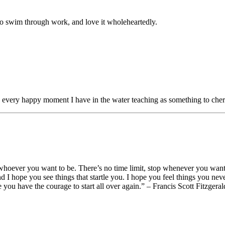
​ ​ ‌​​‌​‍‌‌​ ​‍‌​‌‍​‍‌‌​ ​‍‌​‌‍‌‍​ ‌‍‍​‌‍‌‌‌‍ ​‌ ​ ‌‍‌‌‌‍​‌‌ ​​‌‍‍‌‌‍‌‌‌ ​‍‌ ​ ​‍ ‍‌ ​ ‌‍​‌‌‍ ‍‌‍‍‌‌ ‌​‌ ‍‌​‍ ‍‌ ​ ‌ ‌​‌ ‌‌‌‍‌​‌‍‍‌‌‍ ​‍‌‍‌‍‍‌‌‍‌​​ ‌‌‍‌‍‌‍​‍​ ​‌‌‍​‌​ ​‍‌‍​‍​ ‍‌‌‍‌‍​‍ ‌‌‍​ ​ ‌‌‌‍​ ​ ‌‌​‍ ‌​ ‌​‌‍‌‍‌‍‌‌‌‍‌​​‍ ‌​ ‍​​ ​ ‌‍‌​​ ‌​​‍ ‌​ ​‌‌‍‌​​ ‍​‌‍‌​‌‍‌‍​ ‍‌‌‍​‌​ ​​​ ​‌‌‍​‍​ ​‌​ ‍‌​‍‌‍‌ ‌​‌ ‍‌‌ ​​‌‍‌‌​ ‌‌‍​ ‌‍ ‌‍​‌‌‍​ ‌‍‍​​‍‌‍‌ ​​‌‍​‌‌ ‌​‌‍‍​​ ‌‌ ​‍‌‍‍‌‌‍​ ‌‍‍​‌‌‌​‌‍‌‌‌ ‍​‌ ‌​​‍‌‌​ ‌‌‌​​‍‌‌ ‌‍‍ ‌‍‌‌‌ ‍‌​‍‌‌​ ​ ‌​‌​​‍‌‌​ ​ ‌​‌​​‍‌‌​ ​‍​ ​‍​ ‌ ‌‍‍‌‌‍‌‌‌‍ ​‌​ ​​ ‍​‌ ​​‌ ​‍​‍‌‌​ ​‍​ ​‍​‍‌‌​ ‌‌‌​‌​​‍ ‍‌‍​ ‌‍‍​‌‍‍‌‌‍ ​‌‍‌​‌ ​‍‌‍‌‌‌‍ ‍​‍‌‌​ ‌‌‌​​‍‌‌ ‌‍‍ ‌‍‌‌‌ ‍‌​‍‌‌​ ​ ‌​‌​​‍‌‌​ ​ ‌​‌​​‍‌‌​ ​‍​ ​‍‌‍‌ ‌‌‍‌‌‌‍​​ ‌‍‌‍‌​​ ‍​‌‍‌‌‌​‍ ​‍‌‌​ ​‍​ ​‍​‍‌‌​ ‌‌‌​‌​​‍ ‍‌ ‌​‌‍‌‌‌ ‍​‌ ‌​​‍‌‍‌ ​​‌‍‌‌‌ ​‍‌ ​ ‌ ​​‌‍‌‌‌‍​ ‌ ‌​‌‍‍‌‌ ‌‍‌‍‌‌​ ‌‌ ​​‌ ‌‌‌‍​‍‌‍ ​‌‍‍‌‌ ​ ‌‍‍​‌‍‌‌‌‍‌​​‍​‍‌ ‌
‌ ‍‌​‍‌‌​ ​ ‌​‌​​‍‌‌​ ​ ‌​‌​​‍‌‌​ ​‍​ ​‍‌​‍ ‌‌‍‍‌‌‍‍‌​​ ‌‍​‍​ ​‌‌‍ ‌‌​‍‍​‍‌‌​ ​‍​ ​‍​‍‌‌​ ‌‌‌​‌​​‍ ‍‌‍​ ‌‍‍​‌‍‍‌‌‍ ​‌‍‌​‌ ​‍‌‍‌‌‌‍ ‍​‍‌‌​ ‌‌‌​​‍‌‌ ‌‍‍ ‌‍‌‌‌ ‍‌​‍‌‌​ ​ ‌​‌​​‍‌‌​ ​ ‌​‌​​‍‌‌​ ​‍​ ​‍​ ​​‌ ‌‍​ ‌​‌ ​ ‌‍‍​‌ ‌ ​ ‌ ​ ‌‍​‍‌‌​ ​‍​ ​‍​‍‌‌​ ‌‌‌​‌​​‍ ‍‌ ‌​‌‍‌‌‌ ‍​‌ ‌​​ ‌‍​‍‌‍​‌‌ ​ ‌‍‌‌‌‌‌‌‌ ​‍‌‍ ​​ ‌‌‍‍​‌ ‌​‌ ‌​‌ ​​‌ ​ ​‍‌‌​ ​ ‌​​‌​‍‌‌​ ​‍‌​‌‍​‍‌‌​ ​‍‌​‌‍‌‍​ ‌‍‍​‌‍‌‌‌‍ ​‌ ​ ‌‍‌‌‌‍​‌‌ ​​‌‍‍‌‌‍‌‌‌ ​‍‌ ​ ​‍ ‍‌ ​ ‌‍​‌‌‍ ‍‌‍‍‌‌ ‌​‌ ‍‌​‍ ‍‌ ​ ‌ ‌​‌ ‌‌‌‍‌​‌‍‍‌‌‍ ​‍‌‍‌‍‍‌‌‍‌​​ ‌‌‍‌‍‌‍​‍​ ​‌‌‍​‌​ ​‍‌‍​‍​ ‍‌‌‍‌‍​‍ ‌‌‍​ ​ ‌‌‌‍​ ​ ‌‌​‍ ‌​ ‌​‌‍‌‍‌‍‌‌‌‍‌​​‍ ‌​ ‍​​ ​ ‌‍‌​​ ‌​​‍ ‌​ ​‌‌‍‌​​ ‍​‌‍‌​‌‍‌‍​ ‍‌‌‍​‌​ ​​​ ​‌‌‍​‍​ ​‌​ ‍‌​‍‌‍‌ ‌​‌ ‍‌‌ ​​‌‍‌‌​ ‌‌‍​ ‌‍ ‌‍​‌‌‍​ ‌‍‍​​‍‌‍‌ ​​‌‍​‌‌ ‌​‌‍‍​​ ‌‌ ​‍‌‍‍‌‌‍​ ‌‍‍​‌‌‌​‌‍‌‌‌ ‍​‌ ‌​​‍‌‌​ ‌‌‌​​‍‌‌ ‌‍‍ ‌‍‌‌‌ ‍‌​‍‌‌​ ​ ‌​‌​​‍‌‌​ ​ ‌​‌​​‍‌‌​ ​‍​ ​‍‌​‍ ‌‌‍‍‌‌‍‍‌​​ ‌‍​‍​ ​‌‌‍ ‌‌​‍‍​‍‌‌​ ​‍​ ​‍​‍
be whoever you want to be. There’s no time limit, stop whenever you want
d I hope you see things that startle you. I hope you feel things you neve
‌​​‍‌‌ ‌‍‍ ‌‍‌‌‌ ‍‌​‍‌‌​ ​ ‌​‌​​‍‌‌​ ​ ‌​‌​​‍‌‌​ ​‍​ ​‍‌‍​‌‌‍‍​‌‍‌ ‌‍‌​‌‍​ ‌​‍‍‌​‌‌‌ ‍‌​‍‌‌​ ​‍​ ​‍​‍‌‌​ ‌‌‌​‌​​‍ ‍‌ ‌​‌‍‌‌‌ ‍​‌ ‌​​ ‌‍​‍‌‍​‌‌ ​ ‌‍‌‌‌‌‌‌‌ ​‍‌‍ ​​ ‌‌‍‍​‌ ‌​‌ ‌​‌ ​​‌ ​ ​‍‌‌​ ​ ‌​​‌​‍‌‌​ ​‍‌​‌‍​‍‌‌​ ​‍‌​‌‍‌‍​ ‌‍‍​‌‍‌‌‌‍ ​‌ ​ ‌‍‌‌‌‍​‌‌ ​​‌‍‍‌‌‍‌‌‌ ​‍‌ ​ ​‍ ‍‌ ​ ‌‍​‌‌‍ ‍‌‍‍‌‌ ‌​‌ ‍‌​‍ ‍‌ ​ ‌ ‌​‌ ‌‌‌‍‌​‌‍‍‌‌‍ ​‍‌‍‌‍‍‌‌‍‌​​ ‌‌‍‌‍‌‍​‍​ ​‌‌‍​‌​ ​‍‌‍​‍​ ‍‌‌‍‌‍​‍ ‌‌‍​ ​ ‌‌‌‍​ ​ ‌‌​‍ ‌​ ‌​‌‍‌‍‌‍‌‌‌‍‌​​‍ ‌​ ‍​​ ​ ‌‍‌​​ ‌​​‍ ‌​ ​‌‌‍‌​​ ‍​‌‍‌​‌‍‌‍​ ‍‌‌‍​‌​ ​​​ ​‌‌‍​‍​ ​‌​ ‍‌​‍‌‍‌ ‌​‌ ‍‌‌ ​​‌‍‌‌​ ‌‌‍​ ‌‍ ‌‍​‌‌‍​ ‌‍‍​​‍‌‍‌ ​​‌‍​‌‌ ‌​‌‍‍​​ ‌‌ ​‌‌ ‌‌‌‍ ‌ ‌​‌‍‌‌‌ ​ ​‍‌‌​ ‌‌‌​​‍‌‌ ‌‍‍ ‌‍‌‌‌ ‍‌​‍‌‌​ ​ ‌​‌​​‍‌‌​ ​ ‌​‌​​‍‌‌​ ​‍​ ​‍​ ‌​‌‌‌‍‌‌‌‍‌ ​​‌‍​‌‌‍‍​‌‌‍‍‌​​‍​‍‌‌​ ​‍​ ​‍​‍‌‌​ ‌‌‌​‌​​‍ ‍‌ ​‌‌ ‌‌‌‍ ‌ ‌​‌‍‌‌​‍‌‌​ ‌‌‌​​‍‌‌ ‌‍‍ ‌‍‌‌‌ ‍‌​‍‌‌​ ​ ‌​‌​​‍‌‌​ ​ ‌​‌​​‍‌‌​ ​‍​ ​‍‌​​‌‌‍‌​‌​‍‌‌​‍‍‌ ​‌‌‍‍‍‌​‍ ‌‍‌‍​‍‌‌​ ​‍​ ​‍​‍‌‌​ ‌‌‌​‌​​‍ ‍‌‍​ ‌‍‍​‌‍‍‌‌‍ ​‌‍‌​‌ ​‍‌‍‌‌‌‍ ‍​‍‌‌​ ‌‌‌​​‍‌‌ ‌‍‍ ‌‍‌‌‌ ‍‌​‍‌‌​ ​ ‌​‌​​‍‌‌​ ​ ‌​‌​​‍‌‌​ ​‍​ ​‍‌‍​‌‌‍‍​‌‍‌ ‌‍‌​‌‍​ ‌​‍‍‌​‌‌‌ ‍‌​‍‌‌​ ​‍​ ​‍​‍‌‌​ ‌‌‌​‌​​‍ ‍‌ ‌​‌‍‌‌‌ ‍​‌ ‌​​‍‌‍‌ ​​‌‍‌‌‌ ​‍‌ ​ ‌ ​​‌‍‌‌‌‍​ ‌ ‌​‌‍‍‌‌ ‌‍‌‍‌‌​ ‌‌ ​​‌ ‌‌‌‍​‍‌‍ ​‌‍‍‌‌ ​ ‌‍‍​‌‍