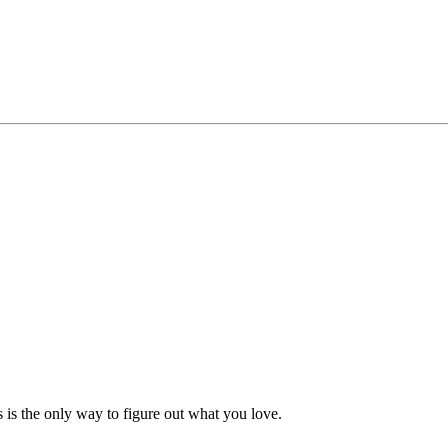
 ​ ‌‍‌‌‌‍​‌‌ ​​‌‍‍‌‌‍‌‌‌ ​‍‌ ​ ​‍ ‍‌ ​ ‌‍​‌‌‍ ‍‌‍‍‌‌ ‌​‌ ‍‌​‍ ‍‌ ​ ‌ ‌​‌ ‌‌‌‍‌​‌‍‍‌‌‍ ​‍‌‍‌‍‍‌‌‍‌​​ ‌‌‍‌‍‌‍​‍​ ​‌‌‍​‌​ ​‍‌‍​‍​ ‍‌‌‍‌‍​‍ ‌‌‍​ ​ ‌‌‌‍​ ​ ‌‌​‍ ‌​ ‌​‌‍‌‍‌‍‌‌‌‍‌​​‍ ‌​ ‍​​ ​ ‌‍‌​​ ‌​​‍ ‌​ ​‌‌‍‌​​ ‍​‌‍‌​‌‍‌‍​ ‍‌‌‍​‌​ ​​​ ​‌‌‍​‍​ ​‌​ ‍‌​‍‌‍‌ ‌​‌ ‍‌‌ ​​‌‍‌‌​ ‌‌‍​ ‌‍ ‌‍​‌‌‍​ ‌‍‍​​‍‌‍‌ ​​‌‍​‌‌ ‌​‌‍‍​​ ‌‌ ​‍‌‍‍‌‌‍​ ‌‍‍​‌‌‌​‌‍‌‌‌ ‍​‌ ‌​​‍‌‌​ ‌‌‌​​‍‌‌ ‌‍‍ ‌‍‌‌‌ ‍‌​‍‌‌​ ​ ‌​‌​​‍‌‌​ ​ ‌​‌​​‍‌‌​ ​‍​ ​‍‌​‍‌‌​​‌‌‍‌ ‌‌‍‍‌‍​‍‌​​‌‌​‌​‌​ ​​‍‌‌​ ​‍​ ​‍​‍‌‌​ ‌‌‌​‌​​‍ ‍‌‍​ ‌‍‍​‌‍‍‌‌‍ ​‌‍‌​‌ ​‍‌‍‌‌‌‍ ‍​‍‌‌​ ‌‌‌​​‍‌‌ ‌‍‍ ‌‍‌‌‌ ‍‌​‍‌‌​ ​ ‌​‌​​‍‌‌​ ​ ‌​‌​​‍‌‌​ ​‍​ ​‍‌‍‍​​ ‌‌‌‌‍‌‌ ‌ ‌‌‍‌‌‍‍​‌​‌‌‌‍​‍​‍‌‌​ ​‍​ ​‍​‍‌‌​ ‌‌‌​‌​​‍ ‍‌ ‌​‌‍‌‌‌ ‍​‌ ‌​​‍‌‍‌ ​​‌‍‌‌‌ ​‍‌ ​ ‌ ​​‌‍‌‌‌‍​ ‌ ‌​‌‍‍‌‌ ‌‍‌‍‌‌​ ‌‌ ​​‌ ‌‌‌‍​‍‌‍ ​‌‍‍‌‌ ​ ‌‍‍​‌‍‌‌‌‍‌​​‍​‍‌ ‌