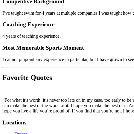
Competitive Background​​​​‌ ‍ ​‍​‍‌‍ ‌ ​‍‌‍‍‌‌‍‌ ‌‍‍‌‌‍ ‍​‍​‍​ ‍‍​‍​‍‌ ​ ‌‍​‌‌‍ ‍‌‍‍‌‌ ‌​‌ ‍‌​‍ ‍‌‍‍‌‌‍ ​‍​‍​‍ ​​‍​‍‌‍‍​‌ ​‍‌‍‌‌‌‍‌‍​‍​‍​ ‍‍​‍​‍‌‍‍​‌ ‌​‌ ‌​‌ ​​‌ ​ ​ ‍‍​‍ ​‍ ‌‍​ ‌‍‍​‌‍‌‌‌‍ ​‌ ​ ‌‍‌‌‌‍​‌‌ ​​‌‍‍‌‌‍‌‌‌ ​‍‌ ​ ​‍ ‍‌ ​ ‌‍​‌‌‍ ‍‌‍‍‌‌ ‌​‌ ‍‌​‍ ‍‌ ​ ‌ ‌​‌ ‌‌‌‍‌​‌‍‍‌‌‍ ​‍ ‌‍‍‌‌‍ ‍‌ ‌​‌‍‌‌‌‍ ‍‌ ‌​​‍ ‌‍‌‌‌‍‌​‌‍‍‌‌ ‌​​‍ ‌‍ ‌‌‍ ‌‍‌​‌‍‌‌​ ‌‌ ​​‌ ​‍‌‍‌‌‌ ​ ‌‍‌‌‌‍ ‍‌ ‌​‌‍​‌‌ ‌​‌‍‍‌‌‍ ‌‍ ‍​ ‍ ‌‍‍‌‌‍‌​​ ‌‌‍‌‍‌‍​‍​ ​‌‌‍​‌​ ​‍‌‍​‍​ ‍‌‌‍‌‍​‍ ‌‌‍​ ​ ‌‌‌‍​ ​ ‌‌​‍ ‌​ ‌​‌‍‌‍‌‍‌‌‌‍‌​​‍ ‌​ ‍​​ ​ ‌‍‌​​ ‌​​‍ ‌​ ​‌‌‍‌​​ ‍​‌‍‌​‌‍‌‍​ ‍‌‌‍​‌​ ​​​ ​‌‌‍​‍​ ​‌​ ‍‌​ ‍ ‌ ‌​‌ ‍‌‌ ​​‌‍‌‌​ ‌‌‍​ ‌‍ ‌‍​‌‌‍​ ‌‍‍​​ ‍ ‌ ​​‌‍​‌‌ ‌​‌‍‍​​ ‌‌ ​‍‌‍‍‌‌‍​ ‌‍‍​‌‌‌​‌‍‌‌‌ ‍​‌ ‌​​‍‌‌​ ‌‌‌​​‍‌‌ ‌‍‍ ‌‍‌‌‌ ‍‌​‍‌‌​ ​ ‌​‌​​‍‌‌​ ​ ‌​‌​​‍‌‌​ ​‍​ ​‍​ ​‍‌‍ ​‌​‌​‌ ‌​‌ ‌‌‌​ ‌‌ ​‌‌‌​‍​‍‌‌​ ​‍​ ​‍​‍‌‌​ ‌‌‌​‌​​‍ ‍‌‍​ ‌‍‍​‌‍‍‌‌‍ ​‌‍‌​‌ ​‍‌‍‌‌‌‍ ‍​‍‌‌​ ‌‌‌​​‍‌‌ ‌‍‍ ‌‍‌‌‌ ‍‌​‍‌‌​ ​ ‌​‌​​‍‌‌​ ​ ‌​‌​​‍‌‌​ ​‍​ ​‍‌​‍ ​ ‌‌‌​‌ ‌ ​ ‌​ ‌​ ‌ ‌​‍‍‌‌‍​​‍‌‌​ ​‍​ ​‍​‍‌‌​ ‌‌‌​‌​​‍ ‍‌ ‌​‌‍‌‌‌ ‍​‌ ‌​​ ‌‍​‍‌‍​‌‌ ​ ‌‍‌‌‌‌‌‌‌ ​‍‌‍ ​​ ‌‌‍‍​‌ ‌​‌ ‌​‌ ​​‌ ​ ​‍‌‌​ ​ ‌​​‌​‍‌‌​ ​‍‌​‌‍​‍‌‌​ ​‍‌​‌‍‌‍​ ‌‍‍​‌‍‌‌‌‍ ​‌ ​ ‌‍‌‌‌‍​‌‌ ​​‌‍‍‌‌‍‌‌‌ ​‍‌ ​ ​‍ ‍‌ ​ ‌‍​‌‌‍ ‍‌‍‍‌‌ ‌​‌ ‍‌​‍ ‍‌ ​ ‌ ‌​‌ ‌‌‌‍‌​‌‍‍‌‌‍ ​‍‌‍‌‍‍‌‌‍‌​​ ‌‌‍‌‍‌‍​‍​ ​‌‌‍​‌​ ​‍‌‍​‍​ ‍‌‌‍‌‍​‍ ‌‌‍​ ​ ‌‌‌‍​ ​ ‌‌​‍ ‌​ ‌​‌‍‌‍‌‍‌‌‌‍‌​​‍ ‌​ ‍​​ ​ ‌‍‌​​ ‌​​‍ ‌​ ​‌‌‍‌​​ ‍​‌‍‌​‌‍‌‍​ ‍‌‌‍​‌​ ​​​ ​‌‌‍​‍​ ​‌​ ‍‌​‍‌‍‌ ‌​‌ ‍‌‌ ​​‌‍‌‌​ ‌‌‍​ ‌‍ ‌‍​‌‌‍​ ‌‍‍​​‍‌‍‌ ​​‌‍​‌‌ ‌​‌‍‍​​ ‌‌ ​‍‌‍‍‌‌‍​ ‌‍‍​‌‌‌​‌‍‌‌‌ ‍​‌ ‌​​‍‌‌​ ‌‌‌​​‍‌‌ ‌‍‍ ‌‍‌‌‌ ‍‌​‍‌‌​ ​ ‌​‌​​‍‌‌​ ​ ‌​‌​​‍‌‌​ ​‍​ ​‍​ ​‍‌‍ ​‌​‌​‌ ‌​‌ ‌‌‌​ ‌‌ ​‌‌‌​‍​‍‌‌​ ​‍​ ​‍​‍‌‌​ ‌‌‌​‌​​‍ ‍‌‍​ ‌‍‍​‌‍‍‌‌‍ ​‌‍‌​‌ ​‍‌‍‌‌‌‍ ‍​‍‌‌​ ‌‌‌​​‍‌‌ ‌‍‍ ‌‍‌‌‌ ‍‌​‍‌‌​ ​ ‌​‌​​‍‌‌​ ​ ‌​‌​​‍‌‌​ ​‍​ ​‍‌​‍ ​ ‌‌‌​‌ ‌ ​ ‌​ ‌​ ‌ ‌​‍‍‌‌‍​​‍‌‌​ ​‍​ ​‍​‍‌‌​ ‌‌‌​‌​​‍ ‍‌ ‌​‌‍‌‌‌ ‍​‌ ‌​​‍‌‍‌ ​​‌‍‌‌‌ ​‍‌ ​ ‌ ​​‌‍‌‌‌‍​ ‌ ‌​‌‍‍‌‌ ‌‍‌‍‌‌​ ‌‌ ​​‌ ‌‌‌‍​‍‌‍ ​‌‍‍‌‌ ​ ‌‍‍​‌‍‌‌‌‍‌​​‍​‍‌ ‌
I’ve taught swim for 4 years at multiple companies.I was taught how to swim through work, and love it wholeheartedly.​​​​‌ ‍ ​‍​‍‌‍ ‌ ​‍‌‍‍‌‌‍‌ ‌‍‍‌‌‍ ‍​‍​‍​ ‍‍​‍​‍‌ ​ ‌‍​‌‌‍ ‍‌‍‍‌‌ ‌​‌ ‍‌​‍ ‍‌‍‍‌‌‍ ​‍​‍​‍ ​​‍​‍‌‍‍​‌ ​‍‌‍‌‌‌‍‌‍​‍​‍​ ‍‍​‍​‍‌‍‍​‌ ‌​‌ ‌​‌ ​​‌ ​ ​ ‍‍​‍ ​‍ ‌‍​ ‌‍‍​‌‍‌‌‌‍ ​‌ ​ ‌‍‌‌‌‍​‌‌ ​​‌‍‍‌‌‍‌‌‌ ​‍‌ ​ ​‍ ‍‌ ​ ‌‍​‌‌‍ ‍‌‍‍‌‌ ‌​‌ ‍‌​‍ ‍‌ ​ ‌ ‌​‌ ‌‌‌‍‌​‌‍‍‌‌‍ ​‍ ‌‍‍‌‌‍ ‍‌ ‌​‌‍‌‌‌‍ ‍‌ ‌​​‍ ‌‍‌‌‌‍‌​‌‍‍‌‌ ‌​​‍ ‌‍ ‌‌‍ ‌‍‌​‌‍‌‌​ ‌‌ ​​‌ ​‍‌‍‌‌‌ ​ ‌‍‌‌‌‍ ‍‌ ‌​‌‍​‌‌ ‌​‌‍‍‌‌‍ ‌‍ ‍​ ‍ ‌‍‍‌‌‍‌​​ ‌‌‍‌‍‌‍​‍​ ​‌‌‍​‌​ ​‍‌‍​‍​ ‍‌‌‍‌‍​‍ ‌‌‍​ ​ ‌‌‌‍​ ​ ‌‌​‍ ‌​ ‌​‌‍‌‍‌‍‌‌‌‍‌​​‍ ‌​ ‍​​ ​ ‌‍‌​​ ‌​​‍ ‌​ ​‌‌‍‌​​ ‍​‌‍‌​‌‍‌‍​ ‍‌‌‍​‌​ ​​​ ​‌‌‍​‍​ ​‌​ ‍‌​ ‍ ‌ ‌​‌ ‍‌‌ ​​‌‍‌‌​ ‌‌‍​ ‌‍ ‌‍​‌‌‍​ ‌‍‍​​ ‍ ‌ ​​‌‍​‌‌ ‌​‌‍‍​​ ‌‌ ​‍‌‍‍‌‌‍​ ‌‍‍​‌‌‌​‌‍‌‌‌ ‍​‌ ‌​​‍‌‌​ ‌‌‌​​‍‌‌ ‌‍‍ ‌‍‌‌‌ ‍‌​‍‌‌​ ​ ‌​‌​​‍‌‌​ ​ ‌​‌​​‍‌‌​ ​‍​ ​‍​ ‌ ‌‍‍‌‌‍‌‌‌‍ ​‌​ ​​ ‍​‌ ​​‌ ​‍​‍‌‌​ ​‍​ ​‍​‍‌‌​ ‌‌‌​‌​​‍ ‍‌‍​ ‌‍‍​‌‍‍‌‌‍ ​‌‍‌​‌ ​‍‌‍‌‌‌‍ ‍​‍‌‌​ ‌‌‌​​‍‌‌ ‌‍‍ ‌‍‌‌‌ ‍‌​‍‌‌​ ​ ‌​‌​​‍‌‌​ ​ ‌​‌​​‍‌‌​ ​‍​ ​‍‌‍‌ ‌‌‍‌‌‌‍​​ ‌‍‌‍‌​​ ‍​‌‍‌‌‌​‍ ​‍‌‌​ ​‍​ ​‍​‍‌‌​ ‌‌‌​‌​​‍ ‍‌ ‌​‌‍‌‌‌ ‍​‌ ‌​​ ‌‍​‍‌‍​‌‌ ​ ‌‍‌‌‌‌‌‌‌ ​‍‌‍ ​​ ‌‌‍‍​‌ ‌​‌ ‌​‌ ​​‌ ​ ​‍‌‌
Coaching Experience​​​​‌ ‍ ​‍​‍‌‍ ‌ ​‍‌‍‍‌‌‍‌ ‌‍‍‌‌‍ ‍​‍​‍​ ‍‍​‍​‍‌ ​ ‌‍​‌‌‍ ‍‌‍‍‌‌ ‌​‌ ‍‌​‍ ‍‌‍‍‌‌‍ ​‍​‍​‍ ​​‍​‍‌‍‍​‌ ​‍‌‍‌‌‌‍‌‍​‍​‍​ ‍‍​‍​‍‌‍‍​‌ ‌​‌ ‌​‌ ​​‌ ​ ​ ‍‍​‍ ​‍ ‌‍​ ‌‍‍​‌‍‌‌‌‍ ​‌ ​ ‌‍‌‌‌‍​‌‌ ​​‌‍‍‌‌‍‌‌‌ ​‍‌ ​ ​‍ ‍‌ ​ ‌‍​‌‌‍ ‍‌‍‍‌‌ ‌​‌ ‍‌​‍ ‍‌ ​ ‌ ‌​‌ ‌‌‌‍‌​‌‍‍‌‌‍ ​‍ ‌‍‍‌‌‍ ‍‌ ‌​‌‍‌‌‌‍ ‍‌ ‌​​‍ ‌‍‌‌‌‍‌​‌‍‍‌‌ ‌​​‍ ‌‍ ‌‌‍ ‌‍‌​‌‍‌‌​ ‌‌ ​​‌ ​‍‌‍‌‌‌ ​ ‌‍‌‌‌‍ ‍‌ ‌​‌‍​‌‌ ‌​‌‍‍‌‌‍ ‌‍ ‍​ ‍ ‌‍‍‌‌‍‌​​ ‌‌‍‌‍‌‍​‍​ ​‌‌‍​‌​ ​‍‌‍​‍​ ‍‌‌‍‌‍​‍ ‌‌‍​ ​ ‌‌‌‍​ ​ ‌‌​‍ ‌​ ‌​‌‍‌‍‌‍‌‌‌‍‌​​‍ ‌​ ‍​​ ​ ‌‍‌​​ ‌​​‍ ‌​ ​‌‌‍‌​​ ‍​‌‍‌​‌‍‌‍​ ‍‌‌‍​‌​ ​​​ ​‌‌‍​‍​ ​‌​ ‍‌​ ‍ ‌ ‌​‌ ‍‌‌ ​​‌‍‌‌​ ‌‌‍​ ‌‍ ‌‍​‌‌‍​ ‌‍‍​​ ‍ ‌ ​​‌‍​‌‌ ‌​‌‍‍​​ ‌‌ ​‍‌‍‍‌‌‍​ ‌‍‍​‌‌‌​‌‍‌‌‌ ‍​‌ ‌​​‍‌‌​ ‌‌‌​​‍‌‌ ‌‍‍ ‌‍‌‌‌ ‍‌​‍‌‌​ ​ ‌​‌​​‍‌‌​ ​ ‌​‌​​‍‌‌​ ​‍​ ​‍‌ ​​‌​ ‍‌​‍​‌‍‍‌‌​‌‍‌​‍‍​ ‌‍‌‌​‌​‍‌‌​ ​‍​ ​‍​‍‌‌​ ‌‌‌​‌​​‍ ‍‌‍​ ‌‍‍​‌‍‍‌‌‍ ​‌‍‌​‌ ​‍‌‍‌‌‌‍ ‍​‍‌‌​ ‌‌‌​​‍‌‌ ‌‍‍ ‌‍‌‌‌ ‍‌​‍‌‌​ ​ ‌​‌​​‍‌‌​ ​ ‌​‌​​‍‌‌​ ​‍​ ​‍‌ ​‍‌‌​‌‌​ ‌‌​‌ ‌ ‍‍‌‍‍‍​ ‍‌‌​‌‍​‍‌‌​ ​‍​ ​‍​‍‌‌​ ‌‌‌​‌​​‍ ‍‌ ‌​‌‍‌‌‌ ‍​‌ ‌​​ ‌‍​‍‌‍​‌‌ ​ ‌‍‌‌‌‌‌‌‌ ​‍‌‍ ​​ ‌‌‍‍​‌ ‌​‌ ‌​‌ ​​‌ ​ ​‍‌‌​ ​ ‌​​‌​‍‌‌​ ​‍‌​‌‍​‍‌‌​ ​‍‌​‌‍‌‍​ ‌‍‍​‌‍‌‌‌‍ ​‌ ​ ‌‍‌‌‌‍​‌‌ ​​‌‍‍‌‌‍‌‌‌ ​‍‌ ​ ​‍ ‍‌ ​ ‌‍​‌‌‍ ‍‌‍‍‌‌ ‌​‌ ‍‌​‍ ‍‌ ​ ‌ ‌​‌ ‌‌‌‍‌​‌‍‍‌‌‍ ​‍‌‍‌‍‍‌‌‍‌​​ ‌‌‍‌‍‌‍​‍​ ​‌‌‍​‌​ ​‍‌‍​‍​ ‍‌‌‍‌‍​‍ ‌‌‍​ ​ ‌‌‌‍​ ​ ‌‌​‍ ‌​ ‌​‌‍‌‍‌‍‌‌‌‍‌​​‍ ‌​ ‍​​ ​ ‌‍‌​​ ‌​​‍ ‌​ ​‌‌‍‌​​ ‍​‌‍‌​‌‍‌‍​ ‍‌‌‍​‌​ ​​​ ​‌‌‍​‍​ ​‌​ ‍‌​‍‌‍‌ ‌​‌ ‍‌‌ ​​‌‍‌‌​ ‌‌‍​ ‌‍ ‌‍​‌‌‍​ ‌‍‍​​‍‌‍‌ ​​‌‍​‌‌ ‌​‌‍‍​​ ‌‌ ​‍‌‍‍‌‌‍​ ‌‍‍​‌‌‌​‌‍‌‌‌ ‍​‌ ‌​​‍‌‌​ ‌‌‌​​‍‌‌ ‌‍‍ ‌‍‌‌‌ ‍‌​‍‌‌​ ​ ‌​‌​​‍‌‌​ ​ ‌​‌​​‍‌‌​ ​‍​ ​‍‌ ​​‌​ ‍‌​‍​‌‍‍‌‌​‌‍‌​‍‍​ ‌‍‌‌​‌​‍‌‌​ ​‍​ ​‍​‍‌‌​ ‌‌‌​‌​​‍ ‍‌‍​ ‌‍‍​‌‍‍‌‌‍ ​‌‍‌​‌ ​‍‌‍‌‌‌‍ ‍​‍‌‌​ ‌‌‌​​‍‌‌ ‌‍‍ ‌‍‌‌‌ ‍‌​‍‌‌​ ​ ‌​‌​​‍‌‌​ ​ ‌​‌​​‍‌‌​ ​‍​ ​‍‌ ​‍‌‌​‌‌​ ‌‌​‌ ‌ ‍‍‌‍‍‍​ ‍‌‌​‌‍​‍‌‌​ ​‍​ ​‍​‍‌‌​ ‌‌‌​‌​​‍ ‍‌ ‌​‌‍‌‌‌ ‍​‌ ‌​​‍‌‍‌ ​​‌‍‌‌‌ ​‍‌ ​ ‌ ​​‌‍‌‌‌‍​ ‌ ‌​‌‍‍‌‌ ‌‍‌‍‌‌​ ‌‌ ​​‌ ‌‌‌‍​‍‌‍ ​‌‍‍‌‌ ​ ‌‍‍​‌‍‌‌‌‍‌​​‍​‍‌ ‌
4 years of teaching experience.​​​​‌ ‍ ​‍​‍‌‍ ‌ ​‍‌‍‍‌‌‍‌ ‌‍‍‌‌‍ ‍​‍​‍​ ‍‍​‍​‍‌ ​ ‌‍​‌‌‍ ‍‌‍‍‌‌ ‌​‌ ‍‌​‍ ‍‌‍‍‌‌‍ ​‍​‍​‍ ​​‍​‍‌‍‍​‌ ​‍‌‍‌‌‌‍‌‍​‍​‍​ ‍‍​‍​‍‌‍‍​‌ ‌​‌ ‌​‌ ​​‌ ​ ​ ‍‍​‍ ​‍ ‌‍​ ‌‍‍​‌‍‌‌‌‍ ​‌ ​ ‌‍‌‌‌‍​‌‌ ​​‌‍‍‌‌‍‌‌‌ ​‍‌ ​ ​‍ ‍‌ ​ ‌‍​‌‌‍ ‍‌‍‍‌‌ ‌​‌ ‍‌​‍ ‍‌ ​ ‌ ‌​‌ ‌‌‌‍‌​‌‍‍‌‌‍ ​‍ ‌‍‍‌‌‍ ‍‌ ‌​‌‍‌‌‌‍ ‍‌ ‌​​‍ ‌‍‌‌‌‍‌​‌‍‍‌‌ ‌​​‍ ‌‍ ‌‌‍ ‌‍‌​‌‍‌‌​ ‌‌ ​​‌ ​‍‌‍‌‌‌ ​ ‌‍‌‌‌‍ ‍‌ ‌​‌‍​‌‌ ‌​‌‍‍‌‌‍ ‌‍ ‍​ ‍ ‌‍‍‌‌‍‌​​ ‌‌‍‌‍‌‍​‍​ ​‌‌‍​‌​ ​‍‌‍​‍​ ‍‌‌‍‌‍​‍ ‌‌‍​ ​ ‌‌‌‍​ ​ ‌‌​‍ ‌​ ‌​‌‍‌‍‌‍‌‌‌‍‌​​‍ ‌​ ‍​​ ​ ‌‍‌​​ ‌​​‍ ‌​ ​‌‌‍‌​​ ‍​‌‍‌​‌‍‌‍​ ‍‌‌‍​‌​ ​​​ ​‌‌‍​‍​ ​‌​ ‍‌​ ‍ ‌ ‌​‌ ‍‌‌ ​​‌‍‌‌​ ‌‌‍​ ‌‍ ‌‍​‌‌‍​ ‌‍‍​​ ‍ ‌ ​​‌‍​‌‌ ‌​‌‍‍​​ ‌‌ ​‍‌‍‍‌‌‍​ ‌‍‍​‌‌‌​‌‍‌‌‌ ‍​‌ ‌​​‍‌‌​ ‌‌‌​​‍‌‌ ‌‍‍ ‌‍‌‌‌ ‍‌​‍‌‌​ ​ ‌​‌​​‍‌‌​ ​ ‌​‌​​‍‌‌​ ​‍​ ​‍‌ ‌​‌‍​‌​ ‌‌‌​​‍‌ ‍​‌​ ​‌‌‌ ‌‍‍‌​‍‌‌​ ​‍​ ​‍​‍‌‌​ ‌‌‌​‌​​‍ ‍‌‍​ ‌‍‍​‌‍‍‌‌‍ ​‌‍‌​‌ ​‍‌‍‌‌‌‍ ‍​‍‌‌​ ‌‌‌​​‍‌‌ ‌‍‍ ‌‍‌‌‌ ‍‌​‍‌‌​ ​ ‌​‌​​‍‌‌​ ​ ‌​‌​​‍‌‌​ ​‍​ ​‍‌​ ‍‌ ‍‌‌​‍‍‌ ‌‍​ ‍​‌‍ ‌‍‍ ‌ ​ ​‍‌‌​ ​‍​ ​‍​‍‌‌​ ‌‌‌​‌​​‍ ‍‌ ‌​‌‍‌‌‌ ‍​‌ ‌​​ ‌‍​‍‌‍​‌‌ ​ ‌‍‌‌‌‌‌‌‌ ​‍‌‍ ​​ ‌‌‍‍​‌ ‌​‌ ‌​‌ ​​‌ ​ ​‍‌‌​ ​ ‌​​‌​‍‌‌​ ​‍‌​‌‍​‍‌‌​ ​‍‌​‌‍‌‍​ ‌‍‍​‌‍‌‌‌‍ ​‌ ​ ‌‍‌‌‌‍​‌‌ ​​‌‍‍‌‌‍‌‌‌ ​‍‌ ​ ​‍ ‍‌ ​ ‌‍​‌‌‍ ‍‌‍‍‌‌ ‌​‌ ‍‌​‍ ‍‌ ​ ‌ ‌​‌ ‌‌‌‍‌​‌‍‍‌‌‍ ​‍‌‍‌‍‍‌‌‍‌​​ ‌‌‍‌‍‌‍​‍​ ​‌‌‍​‌​ ​‍‌‍​‍​ ‍‌‌‍‌‍​‍ ‌‌‍​ ​ ‌‌‌‍​ ​ ‌‌​‍ ‌​ ‌​‌‍‌‍‌‍‌‌‌‍‌​​‍ ‌​ ‍​​ ​ ‌‍‌​​ ‌​​‍ ‌​ ​‌‌‍‌​​ ‍​‌‍‌​‌‍‌‍​ ‍‌‌‍​‌​ ​​​ ​‌‌‍​‍​ ​‌​ ‍‌​‍‌‍‌ ‌​‌ ‍‌‌ ​​‌‍‌‌​ ‌‌‍​ ‌‍ ‌‍​‌‌‍​ ‌‍‍​​‍‌‍‌ ​​‌‍​‌‌ ‌​‌‍‍​​ ‌‌ ​‍‌‍‍‌‌‍​ ‌‍‍​‌‌‌​‌‍‌‌‌ ‍​‌ ‌​​‍‌‌​ ‌‌‌​​‍‌‌ ‌‍‍ ‌‍‌‌‌ ‍‌​‍‌‌​ ​ ‌​‌​​‍‌‌​ ​ ‌​‌​​‍‌‌​ ​‍​ ​‍‌ ‌​‌‍​‌​ ‌‌‌​​‍‌ ‍​‌​ ​‌‌‌ ‌‍‍‌​‍‌‌​ ​‍​ ​‍​‍‌‌​ ‌‌‌​‌​​‍ ‍‌‍​ ‌‍‍​‌‍‍‌‌‍ ​‌‍‌​‌ ​‍‌‍‌‌‌‍ ‍​‍‌‌​ ‌‌‌​​‍‌‌ ‌‍‍ ‌‍‌‌‌ ‍‌​‍‌‌​ ​ ‌​‌​​‍‌‌​ ​ ‌​‌​​‍‌‌​ ​‍​ ​‍‌​ ‍‌ ‍‌‌​‍‍‌ ‌‍​ ‍​‌‍ ‌‍‍ ‌ ​ ​‍‌‌​ ​‍​ ​‍​‍‌‌​ ‌‌‌​‌​​‍ ‍‌ ‌​‌‍‌‌‌ ‍​‌ ‌​​‍‌‍‌ ​​‌‍‌‌‌ ​‍‌ ​ ‌ ​​‌‍‌‌‌‍​ ‌ ‌​‌‍‍‌‌ ‌‍‌‍‌‌​ ‌‌ ​​‌ ‌‌‌‍​‍‌‍ ​‌‍‍‌‌ ​ ‌‍‍​‌‍‌‌‌‍‌​​‍​‍‌ ‌
Most Memorable Sports Moment​​​​‌ ‍ ​‍​‍‌‍ ‌ ​‍‌‍‍‌‌‍‌ ‌‍‍‌‌‍ ‍​‍​‍​ ‍‍​‍​‍‌ ​ ‌‍​‌‌‍ ‍‌‍‍‌‌ ‌​‌ ‍‌​‍ ‍‌‍‍‌‌‍ ​‍​‍​‍ ​​‍​‍‌‍‍​‌ ​‍‌‍‌‌‌‍‌‍​‍​‍​ ‍‍​‍​‍‌‍‍​‌ ‌​‌ ‌​‌ ​​‌ ​ ​ ‍‍​‍ ​‍ ‌‍​ ‌‍‍​‌‍‌‌‌‍ ​‌ ​ ‌‍‌‌‌‍​‌‌ ​​‌‍‍‌‌‍‌‌‌ ​‍‌ ​ ​‍ ‍‌ ​ ‌‍​‌‌‍ ‍‌‍‍‌‌ ‌​‌ ‍‌​‍ ‍‌ ​ ‌ ‌​‌ ‌‌‌‍‌​‌‍‍‌‌‍ ​‍ ‌‍‍‌‌‍ ‍‌ ‌​‌‍‌‌‌‍ ‍‌ ‌​​‍ ‌‍‌‌‌‍‌​‌‍‍‌‌ ‌​​‍ ‌‍ ‌‌‍ ‌‍‌​‌‍‌‌​ ‌‌ ​​‌ ​‍‌‍‌‌‌ ​ ‌‍‌‌‌‍ ‍‌ ‌​‌‍​‌‌ ‌​‌‍‍‌‌‍ ‌‍ ‍​ ‍ ‌‍‍‌‌‍‌​​ ‌‌‍‌‍‌‍​‍​ ​‌‌‍​‌​ ​‍‌‍​‍​ ‍‌‌‍‌‍​‍ ‌‌‍​ ​ ‌‌‌‍​ ​ ‌‌​‍ ‌​ ‌​‌‍‌‍‌‍‌‌‌‍‌​​‍ ‌​ ‍​​ ​ ‌‍‌​​ ‌​​‍ ‌​ ​‌‌‍‌​​ ‍​‌‍‌​‌‍‌‍​ ‍‌‌‍​‌​ ​​​ ​‌‌‍​‍​ ​‌​ ‍‌​ ‍ ‌ ‌​‌ ‍‌‌ ​​‌‍‌‌​ ‌‌‍​ ‌‍ ‌‍​‌‌‍​ ‌‍‍​​ ‍ ‌ ​​‌‍​‌‌ ‌​‌‍‍​​ ‌‌ ​‍‌‍‍‌‌‍​ ‌‍‍​‌‌‌​‌‍‌‌‌ ‍​‌ ‌​​‍‌‌​ ‌‌‌​​‍‌‌ ‌‍‍ ‌‍‌‌‌ ‍‌​‍‌‌​ ​ ‌​‌​​‍‌‌​ ​ ‌​‌​​‍‌‌​ ​‍​ ​‍‌‌​ ‌‍​ ‌‍​‌​ ​‌‌​‍‍‌‍ ‌‌‍ ‌‍ ​‍‌‌​ ​‍​ ​‍​‍‌‌​ ‌‌‌​‌​​‍ ‍‌‍​ ‌‍‍​‌‍‍‌‌‍ ​‌‍‌​‌ ​‍‌‍‌‌‌‍ ‍​‍‌‌​ ‌‌‌​​‍‌‌ ‌‍‍ ‌‍‌‌‌ ‍‌​‍‌‌​ ​ ‌​‌​​‍‌‌​ ​ ‌​‌​​‍‌‌​ ​‍​ ​‍​ ‌​‌ ‍​‌​‍‍‌​‌​‌​‍ ‌​‍‌​ ‌ ‌‍​‌​‍‌‌​ ​‍​ ​‍​‍‌‌​ ‌‌‌​‌​​‍ ‍‌ ‌​‌‍‌‌‌ ‍​‌ ‌​​ ‌‍​‍‌‍​‌‌ ​ ‌‍‌‌‌‌‌‌‌ ​‍‌‍ ​​ ‌‌‍‍​‌ ‌​‌ ‌​‌ ​​‌ ​ ​‍‌‌​ ​ ‌​​‌​‍‌‌​ ​‍‌​‌‍​‍‌‌​ ​‍‌​‌‍‌‍​ ‌‍‍​‌‍‌‌‌‍ ​‌ ​ ‌‍‌‌‌‍​‌‌ ​​‌‍‍‌‌‍‌‌‌ ​‍‌ ​ ​‍ ‍‌ ​ ‌‍​‌‌‍ ‍‌‍‍‌‌ ‌​‌ ‍‌​‍ ‍‌ ​ ‌ ‌​‌ ‌‌‌‍‌​‌‍‍‌‌‍ ​‍‌‍‌‍‍‌‌‍‌​​ ‌‌‍‌‍‌‍​‍​ ​‌‌‍​‌​ ​‍‌‍​‍​ ‍‌‌‍‌‍​‍ ‌‌‍​ ​ ‌‌‌‍​ ​ ‌‌​‍ ‌​ ‌​‌‍‌‍‌‍‌‌‌‍‌​​‍ ‌​ ‍​​ ​ ‌‍‌​​ ‌​​‍ ‌​ ​‌‌‍‌​​ ‍​‌‍‌​‌‍‌‍​ ‍‌‌‍​‌​ ​​​ ​‌‌‍​‍​ ​‌​ ‍‌​‍‌‍‌ ‌​‌ ‍‌‌ ​​‌‍‌‌​ ‌‌‍​ ‌‍ ‌‍​‌‌‍​ ‌‍‍​​‍‌‍‌ ​​‌‍​‌‌ ‌​‌‍‍​​ ‌‌ ​‍‌‍‍‌‌‍​ ‌‍‍​‌‌‌​‌‍‌‌‌ ‍​‌ ‌​​‍‌‌​ ‌‌‌​​‍‌‌ ‌‍‍ ‌‍‌‌‌ ‍‌​‍‌‌​ ​ ‌​‌​​‍‌‌​ ​ ‌​‌​​‍‌‌​ ​‍​ ​‍‌‌​ ‌‍​ ‌‍​‌​ ​‌‌​‍‍‌‍ ‌‌‍ ‌‍ ​‍‌‌​ ​‍​ ​‍​‍‌‌​ ‌‌‌​‌​​‍ ‍‌‍​ ‌‍‍​‌‍‍‌‌‍ ​‌‍‌​‌ ​‍‌‍‌‌‌‍ ‍​‍‌‌​ ‌‌‌​​‍‌‌ ‌‍‍ ‌‍‌‌‌ ‍‌​‍‌‌​ ​ ‌​‌​​‍‌‌​ ​ ‌​‌​​‍‌‌​ ​‍​ ​‍​ ‌​‌ ‍​‌​‍‍‌​‌​‌​‍ ‌​‍‌​ ‌ ‌‍​‌​‍‌‌​ ​‍​ ​‍​‍‌‌​ ‌‌‌​‌​​‍ ‍‌ ‌​‌‍‌‌‌ ‍​‌ ‌​​‍‌‍‌ ​​‌‍‌‌‌ ​‍‌ ​ ‌ ​​‌‍‌‌‌‍​ ‌ ‌​‌‍‍‌‌ ‌‍‌‍‌‌​ ‌‌ ​​‌ ‌‌‌‍​‍‌‍ ​‌‍‍‌‌ ​ ‌‍‍​‌‍‌‌‌‍‌​​‍​‍‌ ‌
I cannot pinpoint any experience in particular, but I have grown to see every happy moment I have in the water teaching as something to cherish and hold dear to me.​​​​‌ ‍ ​‍​‍‌‍ ‌ ​‍‌‍‍‌‌‍‌ ‌‍‍‌‌‍ ‍​‍​‍​ ‍‍​‍​‍‌ ​ ‌‍​‌‌‍ ‍‌‍‍‌‌ ‌​‌ ‍‌​‍ ‍‌‍‍‌‌‍ ​‍​‍​‍ ​​‍​‍‌‍‍​‌ ​‍‌‍‌‌‌‍‌‍​‍​‍​ ‍‍​‍​‍‌‍‍​‌ ‌​‌ ‌​‌ ​​‌ ​ ​ ‍‍​‍ ​‍ ‌‍​ ‌‍‍​‌‍‌‌‌‍ ​‌ ​ ‌‍‌‌‌‍​‌‌ ​​‌‍‍‌‌‍‌‌‌ ​‍‌ ​ ​‍ ‍‌ ​ ‌‍​‌‌‍ ‍‌‍‍‌‌ ‌​‌ ‍‌​‍ ‍‌ ​ ‌ ‌​‌ ‌‌‌‍‌​‌‍‍‌‌‍ ​‍ ‌‍‍‌‌‍ ‍‌ ‌​‌‍‌‌‌‍ ‍‌ ‌​​‍ ‌‍‌‌‌‍‌​‌‍‍‌‌ ‌​​‍ ‌‍ ‌‌‍ ‌‍‌​‌‍‌‌​ ‌‌ ​​‌ ​‍‌‍‌‌‌ ​ ‌‍‌‌‌‍ ‍‌ ‌​‌‍​‌‌ ‌​‌‍‍‌‌‍ ‌‍ ‍​ ‍ ‌‍‍‌‌‍‌​​ ‌‌‍‌‍‌‍​‍​ ​‌‌‍​‌​ ​‍‌‍​‍​ ‍‌‌‍‌‍​‍ ‌‌‍​ ​ ‌‌‌‍​ ​ ‌‌​‍ ‌​ ‌​‌‍‌‍‌‍‌‌‌‍‌​​‍ ‌​ ‍​​ ​ ‌‍‌​​ ‌​​‍ ‌​ ​‌‌‍‌​​ ‍​‌‍‌​‌‍‌‍​ ‍‌‌‍​‌​ ​​​ ​‌‌‍​‍​ ​‌​ ‍‌​ ‍ ‌ ‌​‌ ‍‌‌ ​​‌‍‌‌​ ‌‌‍​ ‌‍ ‌‍​‌‌‍​ ‌‍‍​​ ‍ ‌ ​​‌‍​‌‌ ‌​‌‍‍​​ ‌‌ ​‍‌‍‍‌‌‍​ ‌‍‍​‌‌‌​‌‍‌‌‌ ‍​‌ ‌​​‍‌‌​ ‌‌‌​​‍‌‌ ‌‍‍ ‌‍‌‌
Favorite Quotes
“For what it’s worth: it’s never too late or, in my case, too early to 
can make the best or the worst of it. I hope you make the best of it. An
hope you live a life you’re proud of. If you find that you’re not, I hope you have the courage to start all over again.” – Francis Scott Fitzgerald​​​​‌ ‍ ​‍​‍‌‍ ‌ ​‍‌‍‍‌‌‍‌ ‌‍‍‌‌‍ ‍​‍​‍​ ‍‍​‍​‍‌ ​ ‌‍​‌‌‍ ‍‌‍‍‌‌ ‌​‌ ‍‌​‍ ‍‌‍‍‌‌‍ ​‍​‍​‍ ​​‍​‍‌‍‍​‌ ​‍‌‍‌‌‌‍‌‍​‍​‍​ ‍‍​‍​‍‌‍‍​‌ ‌​‌ ‌​‌ ​​‌ ​ ​ ‍‍​‍ ​‍ ‌‍​ ‌‍‍​‌‍‌‌‌‍ ​‌ ​ ‌‍‌‌‌‍​‌‌ ​​‌‍‍‌‌‍‌‌‌ ​‍‌ ​ ​‍ ‍‌ ​ ‌‍​‌‌‍ ‍‌‍‍‌‌ ‌​‌ ‍‌​‍ ‍‌ ​ ‌ ‌​‌ ‌‌‌‍‌​‌‍‍‌‌‍ ​‍ ‌‍‍‌‌‍ ‍‌ ‌​‌‍‌‌‌‍ ‍‌ ‌​​‍ ‌‍‌‌‌‍‌​‌‍‍‌‌ ‌​​‍ ‌‍ ‌‌‍ ‌‍‌​‌‍‌‌​ ‌‌ ​​‌ ​‍‌‍‌‌‌ ​ ‌‍‌‌‌‍ ‍‌ ‌​‌‍​‌‌ ‌​‌‍‍‌‌‍ ‌‍ ‍​ ‍ ‌‍‍‌‌‍‌​​ ‌‌‍‌‍‌‍​‍​ ​‌‌‍​‌​ ​‍‌‍​‍​ ‍‌‌‍‌‍​‍ ‌‌‍​ ​ ‌‌‌‍​ ​ ‌‌​‍ ‌​ ‌​‌‍‌‍‌‍‌‌‌‍‌​​‍ ‌​ ‍​​ ​ ‌‍‌​​ ‌​​‍ ‌​ ​‌‌‍‌​​ ‍​‌‍‌​‌‍‌‍​ ‍‌‌‍​‌​ ​​​ ​‌‌‍​‍​ ​‌​ ‍‌​ ‍ ‌ ‌​‌ ‍‌‌ ​​‌‍‌‌​ ‌‌‍​ ‌‍ ‌‍​‌‌‍​ ‌‍‍​​ ‍ ‌ ​​‌‍​‌‌ ‌​‌‍‍​​ ‌‌ ​‌‌ ‌‌‌‍ ‌ ‌​‌‍‌‌‌ ​ ​‍‌‌​ ‌‌‌​​‍‌‌ ‌‍‍ ‌‍‌‌‌ ‍‌​‍‌‌​ ​ ‌​‌​​‍‌‌​ ​ ‌​‌​​‍‌‌​ ​‍​ ​‍​ ‌​‌‌‌‍‌‌‌‍‌ ​​‌‍​‌‌‍‍​‌‌‍‍‌​​‍​‍‌‌​ ​‍​ ​‍​‍‌‌​ ‌‌‌​‌​​‍ ‍‌ ​‌‌ ‌‌‌‍ ‌ ‌​‌‍‌‌​‍‌‌​ ‌‌‌​​‍‌‌ ‌‍‍ ‌‍‌‌‌ ‍‌​‍‌‌​ ​ ‌​‌​​‍‌‌​ ​ ‌​‌​​‍‌‌​ ​‍​ ​‍‌​​‌‌‍‌​‌​‍‌‌​‍‍‌ ​‌‌‍‍‍‌​‍ ‌‍‌‍​‍‌‌​ ​‍​ ​‍​‍‌‌​ ‌‌‌​‌​​‍ ‍‌‍​ ‌‍‍​‌‍‍‌‌‍ ​‌‍‌​‌ ​‍‌‍‌‌‌‍ ‍​‍‌‌​ ‌‌
Locations​​​​‌ ‍ ​‍​‍‌‍ ‌ ​‍‌‍‍‌‌‍‌ ‌‍‍‌‌‍ ‍​‍​‍​ ‍‍​‍​‍‌ ​ ‌‍​‌‌‍ ‍‌‍‍‌‌ ‌​‌ ‍‌​‍ ‍‌‍‍‌‌‍ ​‍​‍​‍ ​​‍​‍‌‍‍​‌ ​‍‌‍‌‌‌‍‌‍​‍​‍​ ‍‍​‍​‍‌‍‍​‌ ‌​‌ ‌​‌ ​​‌ ​ ​ ‍‍​‍ ​‍ ‌‍​ ‌‍‍​‌‍‌‌‌‍ ​‌ ​ ‌‍‌‌‌‍​‌‌ ​​‌‍‍‌‌‍‌‌‌ ​‍‌ ​ ​‍ ‍‌ ​ ‌‍​‌‌‍ ‍‌‍‍‌‌ ‌​‌ ‍‌​‍ ‍‌ ​ ‌ ‌​‌ ‌‌‌‍‌​‌‍‍‌‌‍ ​‍ ‌‍‍‌‌‍ ‍‌ ‌​‌‍‌‌‌‍ ‍‌ ‌​​‍ ‌‍‌‌‌‍‌​‌‍‍‌‌ ‌​​‍ ‌‍ ‌‌‍ ‌‍‌​‌‍‌‌​ ‌‌ ​​‌ ​‍‌‍‌‌‌ ​ ‌‍‌‌‌‍ ‍‌ ‌​‌‍​‌‌ ‌​‌‍‍‌‌‍ ‌‍ ‍​ ‍ ‌‍‍‌‌‍‌​​ ‌‌‍‌‍‌‍ ‌‍ ‌ ‌​‌‍‌‌‌ ​‍​ ‍ ‌ ‌​‌ ‍‌‌ ​​‌‍‌‌​ ‌‌‍‌‍‌‍ ‌‍ ‌ ‌​‌‍‌‌‌ ​‍​ ‍ ‌ ​​‌‍​‌‌ ‌​‌‍‍​​ ‌‌‍​ ‌‍ ‌‍ ​‌ ‌‌‌‍ ‌‌‍ ‍‌ ​ ​‍‌‌​ ‌‌‌​​‍‌‌ ‌‍‍ ‌‍‌‌‌ ‍‌​‍‌‌​ ​ ‌​‌​​‍‌‌​ ​ ‌​‌​​‍‌‌​ ​‍​ ​‍‌‍‌‌‌‍​‍​ ​‍​ ‍​‌‍​ ​ ‌‌‌‍​ ‌‍​ ‌‍‌‌‌‍​‍‌‍​‌​ ​‌​‍‌‌​ ​‍​ ​‍​‍‌‌​ ‌‌‌​‌​​‍ ‍‌ ‌​‌‍‍‌‌ ‌​‌‍ ​‌‍‌‌​ ‌‍​‍‌‍​‌‌ ​ ‌‍‌‌‌‌‌‌‌ ​‍‌‍ ​​ ‌‌‍‍​‌ ‌​‌ ‌​‌ ​​‌ ​ ​‍‌‌​ ​ ‌​​‌​‍‌‌​ ​‍‌​‌‍​‍‌‌​ ​‍‌​‌‍‌‍​ ‌‍‍​‌‍‌‌‌‍ ​‌ ​ ‌‍‌‌‌‍​‌‌ ​​‌‍‍‌‌‍‌‌‌ ​‍‌ ​ ​‍ ‍‌ ​ ‌‍​‌‌‍ ‍‌‍‍‌‌ ‌​‌ ‍‌​‍ ‍‌ ​ ‌ ‌​‌ ‌‌‌‍‌​‌‍‍‌‌‍ ​‍‌‍‌‍‍‌‌‍‌​​ ‌‌‍‌‍‌‍ ‌‍ ‌ ‌​‌‍‌‌‌ ​‍​‍‌‍‌ ‌​‌ ‍‌‌ ​​‌‍‌‌​ ‌‌‍‌‍‌‍ ‌‍ ‌ ‌​‌‍‌‌‌ ​‍​‍‌‍‌ ​​‌‍​‌‌ ‌​‌‍‍​​ ‌‌‍​ ‌‍ ‌‍ ​‌ ‌‌‌‍ ‌‌‍ ‍‌ ​ ​‍‌‌​ ‌‌‌​​‍‌‌ ‌‍‍ ‌‍‌‌‌ ‍‌​‍‌‌​ ​ ‌​‌​​‍‌‌​ ​ ‌​‌​​‍‌‌​ ​‍​ ​‍‌‍‌‌‌‍​‍​ ​‍​ ‍​‌‍​ ​ ‌‌‌‍​ ‌‍​ ‌‍‌‌‌‍​‍‌‍​‌​ ​‌​‍‌‌​ ​‍​ ​‍​‍‌‌​ ‌‌‌​‌​​‍ ‍‌ ‌​‌‍‍‌‌ ‌​‌‍ ​‌‍‌‌​‍‌‍‌ ​​‌‍‌‌‌ ​‍‌ ​ ‌ ​​‌‍‌‌‌‍​ ‌ ‌​‌‍‍‌‌ ‌‍‌‍‌‌​ ‌‌ ​​‌ ‌‌‌‍​‍‌‍ ​‌‍‍‌‌ ​ ‌‍‍​‌‍‌‌‌‍‌​​‍​‍‌ ‌