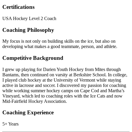
Certifications​​​​‌ ‍ ​‍​‍‌‍ ‌ ​‍‌‍‍‌‌‍‌ ‌‍‍‌‌‍ ‍​‍​‍​ ‍‍​‍​‍‌ ​ ‌‍​‌‌‍ ‍‌‍‍‌‌ ‌​‌ ‍‌​‍ ‍‌‍‍‌‌‍ ​‍​‍​‍ ​​‍​‍‌‍‍​‌ ​‍‌‍‌‌‌‍‌‍​‍​‍​ ‍‍​‍​‍‌‍‍​‌ ‌​‌ ‌​‌ ​​‌ ​ ​ ‍‍​‍ ​‍ ‌‍​ ‌‍‍​‌‍‌‌‌‍ ​‌ ​ ‌‍‌‌‌‍​‌‌ ​​‌‍‍‌‌‍‌‌‌ ​‍‌ ​ ​‍ ‍‌ ​ ‌‍​‌‌‍ ‍‌‍‍‌‌ ‌​‌ ‍‌​‍ ‍‌ ​ ‌ ‌​‌ ‌‌‌‍‌​‌‍‍‌‌‍ ​‍ ‌‍‍‌‌‍ ‍‌ ‌​‌‍‌‌‌‍ ‍‌ ‌​​‍ ‌‍‌‌‌‍‌​‌‍‍‌‌ ‌​​‍ ‌‍ ‌‌‍ ‌‍‌​‌‍‌‌​ ‌‌ ​​‌ ​‍‌‍‌‌‌ ​ ‌‍‌‌‌‍ ‍‌ ‌​‌‍​‌‌ ‌​‌‍‍‌‌‍ ‌‍ ‍​ ‍ ‌‍‍‌‌‍‌​​ ‌‌‍‌‌‌‍​‌​ ‍‌‌‍‌‍​ ‌‍‌‍​‌‌‍‌‍​ ‌ ​‍ ‌‌‍​‌​ ‌ ​ ‍​​ ‌​​‍ ‌​ ‌​​ ​‌​ ‌‌​ ​ ​‍ ‌‌‍​‍​ ‍​‌‍‌​​ ​‌​‍ ‌​ ‌‌‌‍‌​‌‍​ ​ ‌ ​ ‌‍​ ‌‌​ ​ ​ ‍​‌‍‌​​ ‌​​ ​ ​ ‌​​ ‍ ‌ ‌​‌ ‍‌‌ ​​‌‍‌‌​ ‌‌‍​ ‌‍ ‌‍​‌‌‍​ ‌‍‍​​ ‍ ‌ ​​‌‍​‌‌ ‌​‌‍‍​​ ‌‌ ​‍‌‍‍‌‌‍​ ‌‍‍​‌‌‌​‌‍‌‌‌ ‍​‌ ‌​​‍‌‌​ ‌‌‌​​‍‌‌ ‌‍‍ ‌‍‌‌‌ ‍‌​‍‌‌​ ​ ‌​‌​​‍‌‌​ ​ ‌​‌​​‍‌‌​ ​‍​ ​‍‌‍​ ‌​​ ‌ ‌‌‌ ​​‌​ ​ ​‍‌ ‌ ‌‌‌​​‍‌‌​ ​‍​ ​‍​‍‌‌​ ‌‌‌​‌​​‍ ‍‌‍​ ‌‍‍​‌‍‍‌‌‍ ​‌‍‌​‌ ​‍‌‍‌‌‌‍ ‍​‍‌‌​ ‌‌‌​​‍‌‌ ‌‍‍ ‌‍‌‌‌ ‍‌​‍‌‌​ ​ ‌​‌​​‍‌‌​ ​ ‌​‌​​‍‌‌​ ​‍​ ​‍‌ ‌‌‌​‌‌‌ ‌ ‌ ​​‌‍​‍‌‍‍ ‌‍ ​ ​​​‍‌‌​ ​‍​ ​‍​‍‌‌​ ‌‌‌​‌​​‍ ‍‌ ‌​‌‍‌‌‌ ‍​‌ ‌​​ ‌‍​‍‌‍​‌‌ ​ ‌‍‌‌‌‌‌‌‌ ​‍‌‍ ​​ ‌‌‍‍​‌ ‌​‌ ‌​‌ ​​‌ ​ ​‍‌‌​ ​ ‌​​‌​‍‌‌​ ​‍‌​‌‍​‍‌‌​ ​‍‌​‌‍‌‍​ ‌‍‍​‌‍‌‌‌‍ ​‌ ​ ‌‍‌‌‌‍​‌‌ ​​‌‍‍‌‌‍‌‌‌ ​‍‌ ​ ​‍ ‍‌ ​ ‌‍​‌‌‍ ‍‌‍‍‌‌ ‌​‌ ‍‌​‍ ‍‌ ​ ‌ ‌​‌ ‌‌‌‍‌​‌‍‍‌‌‍ ​‍‌‍‌‍‍‌‌‍‌​​ ‌‌‍‌‌‌‍​‌​ ‍‌‌‍‌‍​ ‌‍‌‍​‌‌‍‌‍​ ‌ ​‍ ‌‌‍​‌​ ‌ ​ ‍​​ ‌​​‍ ‌​ ‌​​ ​‌​ ‌‌​ ​ ​‍ ‌‌‍​‍​ ‍​‌‍‌​​ ​‌​‍ ‌​ ‌‌‌‍‌​‌‍​ ​ ‌ ​ ‌‍​ ‌‌​ ​ ​ ‍​‌‍‌​​ ‌​​ ​ ​ ‌​​‍‌‍‌ ‌​‌ ‍‌‌ ​​‌‍‌‌​ ‌‌‍​ ‌‍ ‌‍​‌‌‍​ ‌‍‍​​‍‌‍‌ ​​‌‍​‌‌ ‌​‌‍‍​​ ‌‌ ​‍‌‍‍‌‌‍​ ‌‍‍​‌‌‌​‌‍‌‌‌ ‍​‌ ‌​​‍‌‌​ ‌‌‌​​‍‌‌ ‌‍‍ ‌‍‌‌‌ ‍‌​‍‌‌​ ​ ‌​‌​​‍‌‌​ ​ ‌​‌​​‍‌‌​ ​‍​ ​‍‌‍​ ‌​​ ‌ ‌‌‌ ​​‌​ ​ ​‍‌ ‌ ‌‌‌​​‍‌‌​ ​‍​ ​‍​‍‌‌​ ‌‌‌​‌​​‍ ‍‌‍​ ‌‍‍​‌‍‍‌‌‍ ​‌‍‌​‌ ​‍‌‍‌‌‌‍ ‍​‍‌‌​ ‌‌‌​​‍‌‌ ‌‍‍ ‌‍‌‌‌ ‍‌​‍‌‌​ ​ ‌​‌​​‍‌‌​ ​ ‌​‌​​‍‌‌​ ​‍​ ​‍‌ ‌‌‌​‌‌‌ ‌ ‌ ​​‌‍​‍‌‍‍ ‌‍ ​ ​​​‍‌‌​ ​‍​ ​‍​‍‌‌​ ‌‌‌​‌​​‍ ‍‌ ‌​‌‍‌‌‌ ‍​‌ ‌​​‍‌‍‌ ​​‌‍‌‌‌ ​‍‌ ​ ‌ ​​‌‍‌‌‌‍​ ‌ ‌​‌‍‍‌‌ ‌‍‌‍‌‌​ ‌‌ ​​‌ ‌‌‌‍​‍‌‍ ​‌‍‍‌‌ ​ ‌‍‍​‌‍‌‌‌‍‌​​‍​‍‌ ‌
USA Hockey Level 2 Coach​​​​‌ ‍ ​‍​‍‌‍ ‌ ​‍‌‍‍‌‌‍‌ ‌‍‍‌‌‍ ‍​‍​‍​ ‍‍​‍​‍‌ ​ ‌‍​‌‌‍ ‍‌‍‍‌‌ ‌​‌ ‍‌​‍ ‍‌‍‍‌‌‍ ​‍​‍​‍ ​​‍​‍‌‍‍​‌ ​‍‌‍‌‌‌‍‌‍​‍​‍​ ‍‍​‍​‍‌‍‍​‌ ‌​‌ ‌​‌ ​​‌ ​ ​ ‍‍​‍ ​‍ ‌‍​ ‌‍‍​‌‍‌‌‌‍ ​‌ ​ ‌‍‌‌‌‍​‌‌ ​​‌‍‍‌‌‍‌‌‌ ​‍‌ ​ ​‍ ‍‌ ​ ‌‍​‌‌‍ ‍‌‍‍‌‌ ‌​‌ ‍‌​‍ ‍‌ ​ ‌ ‌​‌ ‌‌‌‍‌​‌‍‍‌‌‍ ​‍ ‌‍‍‌‌‍ ‍‌ ‌​‌‍‌‌‌‍ ‍‌ ‌​​‍ ‌‍‌‌‌‍‌​‌‍‍‌‌ ‌​​‍ ‌‍ ‌‌‍ ‌‍‌​‌‍‌‌​ ‌‌ ​​‌ ​‍‌‍‌‌‌ ​ ‌‍‌‌‌‍ ‍‌ ‌​‌‍​‌‌ ‌​‌‍‍‌‌‍ ‌‍ ‍​ ‍ ‌‍‍‌‌‍‌​​ ‌‌‍‌‌‌‍​‌​ ‍‌‌‍‌‍​ ‌‍‌‍​‌‌‍‌‍​ ‌ ​‍ ‌‌‍​‌​ ‌ ​ ‍​​ ‌​​‍ ‌​ ‌​​ ​‌​ ‌‌​ ​ ​‍ ‌‌‍​‍​ ‍​‌‍‌​​ ​‌​‍ ‌​ ‌‌‌‍‌​‌‍​ ​ ‌ ​ ‌‍​ ‌‌​ ​ ​ ‍​‌‍‌​​ ‌​​ ​ ​ ‌​​ ‍ ‌ ‌​‌ ‍‌‌ ​​‌‍‌‌​ ‌‌‍​ ‌‍ ‌‍​‌‌‍​ ‌‍‍​​ ‍ ‌ ​​‌‍​‌‌ ‌​‌‍‍​​ ‌‌ ​‍‌‍‍‌‌‍​ ‌‍‍​‌‌‌​‌‍‌‌‌ ‍​‌ ‌​​‍‌‌​ ‌‌‌​​‍‌‌ ‌‍‍ ‌‍‌‌‌ ‍‌​‍‌‌​ ​ ‌​‌​​‍‌‌​ ​ ‌​‌​​‍‌‌​ ​‍​ ​‍‌‍​‍​ ‍​‌‍​‌‌‍‌​​ ‌ ‌‍‌‌​ ‍‌​ ‌ ‌‍​‍‌‍​‍​ ‌ ‌‍‌​​‍‌‌​ ​‍​ ​‍​‍‌‌​ ‌‌‌​‌​​‍ ‍‌‍​ ‌‍‍​‌‍‍‌‌‍ ​‌‍‌​‌ ​‍‌‍‌‌‌‍ ‍​‍‌‌​ ‌‌‌​​‍‌‌ ‌‍‍ ‌‍‌‌‌ ‍‌​‍‌‌​ ​ ‌​‌​​‍‌‌​ ​ ‌​‌​​‍‌‌​ ​‍​ ​‍‌‍​‌‌‍‌​​ ​ ‌‍‌​‌‍​‌‌‍​ ‌‍​ ‌‍​ ‌‍​ ​ ‌​​ ‌‍​ ​​​‍‌‌​ ​‍​ ​‍​‍‌‌​ ‌‌‌​‌​​‍ ‍‌ ‌​‌‍‌‌‌ ‍​‌ ‌​​ ‌‍​‍‌‍​‌‌ ​ ‌‍‌‌‌‌‌‌‌ ​‍‌‍ ​​ ‌‌‍‍​‌ ‌​‌ ‌​‌ ​​‌ ​ ​‍‌‌​ ​ ‌​​‌​‍‌‌​ ​‍‌​‌‍​‍‌‌​ ​‍‌​‌‍‌‍​ ‌‍‍​‌‍‌‌‌‍ ​‌ ​ ‌‍‌‌‌‍​‌‌ ​​‌‍‍‌‌‍‌‌‌ ​‍‌ ​ ​‍ ‍‌ ​ ‌‍​‌‌‍ ‍‌‍‍‌‌ ‌​‌ ‍‌​‍ ‍‌ ​ ‌ ‌​‌ ‌‌‌‍‌​‌‍‍‌‌‍ ​‍‌‍‌‍‍‌‌‍‌​​ ‌‌‍‌‌‌‍​‌​ ‍‌‌‍‌‍​ ‌‍‌‍​‌‌‍‌‍​ ‌ ​‍ ‌‌‍​‌​ ‌ ​ ‍​​ ‌​​‍ ‌​ ‌​​ ​‌​ ‌‌​ ​ ​‍ ‌‌‍​‍​ ‍​‌‍‌​​ ​‌​‍ ‌​ ‌‌‌‍‌​‌‍​ ​ ‌ ​ ‌‍​ ‌‌​ ​ ​ ‍​‌‍‌​​ ‌​​ ​ ​ ‌​​‍‌‍‌ ‌​‌ ‍‌‌ ​​‌‍‌‌​ ‌‌‍​ ‌‍ ‌‍​‌‌‍​ ‌‍‍​​‍‌‍‌ ​​‌‍​‌‌ ‌​‌‍‍​​ ‌‌ ​‍‌‍‍‌‌‍​ ‌‍‍​‌‌‌​‌‍‌‌‌ ‍​‌ ‌​​‍‌‌​ ‌‌‌​​‍‌‌ ‌‍‍ ‌‍‌‌‌ ‍‌​‍‌‌​ ​ ‌​‌​​‍‌‌​ ​ ‌​‌​​‍‌‌​ ​‍​ ​‍‌‍​‍​ ‍​‌‍​‌‌‍‌​​ ‌ ‌‍‌‌​ ‍‌​ ‌ ‌‍​‍‌‍​‍​ ‌ ‌‍‌​​‍‌‌​ ​‍​ ​‍​‍‌‌​ ‌‌‌​‌​​‍ ‍‌‍​ ‌‍‍​‌‍‍‌‌‍ ​‌‍‌​‌ ​‍‌‍‌‌‌‍ ‍​‍‌‌​ ‌‌‌​​‍‌‌ ‌‍‍ ‌‍‌‌‌ ‍‌​‍‌‌​ ​ ‌​‌​​‍‌‌​ ​ ‌​‌​​‍‌‌​ ​‍​ ​‍‌‍​‌‌‍‌​​ ​ ‌‍‌​‌‍​‌‌‍​ ‌‍​ ‌‍​ ‌‍​ ​ ‌​​ ‌‍​ ​​​‍‌‌​ ​‍​ ​‍​‍‌‌​ ‌‌‌​‌​​‍ ‍‌ ‌​‌‍‌‌‌ ‍​‌ ‌​​‍‌‍‌ ​​‌‍‌‌‌ ​‍‌ ​ ‌ ​​‌‍‌‌‌‍​ ‌ ‌​‌‍‍‌‌ ‌‍‌‍‌‌​ ‌‌ ​​‌ ‌‌‌‍​‍‌‍ ​‌‍‍‌‌ ​ ‌‍‍​‌‍‌‌‌‍‌​​‍​‍‌ ‌
Coaching Philosophy​​​​‌ ‍ ​‍​‍‌‍ ‌ ​‍‌‍‍‌‌‍‌ ‌‍‍‌‌‍ ‍​‍​‍​ ‍‍​‍​‍‌ ​ ‌‍​‌‌‍ ‍‌‍‍‌‌ ‌​‌ ‍‌​‍ ‍‌‍‍‌‌‍ ​‍​‍​‍ ​​‍​‍‌‍‍​‌ ​‍‌‍‌‌‌‍‌‍​‍​‍​ ‍‍​‍​‍‌‍‍​‌ ‌​‌ ‌​‌ ​​‌ ​ ​ ‍‍​‍ ​‍ ‌‍​ ‌‍‍​‌‍‌‌‌‍ ​‌ ​ ‌‍‌‌‌‍​‌‌ ​​‌‍‍‌‌‍‌‌‌ ​‍‌ ​ ​‍ ‍‌ ​ ‌‍​‌‌‍ ‍‌‍‍‌‌ ‌​‌ ‍‌​‍ ‍‌ ​ ‌ ‌​‌ ‌‌‌‍‌​‌‍‍‌‌‍ ​‍ ‌‍‍‌‌‍ ‍‌ ‌​‌‍‌‌‌‍ ‍‌ ‌​​‍ ‌‍‌‌‌‍‌​‌‍‍‌‌ ‌​​‍ ‌‍ ‌‌‍ ‌‍‌​‌‍‌‌​ ‌‌ ​​‌ ​‍‌‍‌‌‌ ​ ‌‍‌‌‌‍ ‍‌ ‌​‌‍​‌‌ ‌​‌‍‍‌‌‍ ‌‍ ‍​ ‍ ‌‍‍‌‌‍‌​​ ‌‌‍‌‌‌‍​‌​ ‍‌‌‍‌‍​ ‌‍‌‍​‌‌‍‌‍​ ‌ ​‍ ‌‌‍​‌​ ‌ ​ ‍​​ ‌​​‍ ‌​ ‌​​ ​‌​ ‌‌​ ​ ​‍ ‌‌‍​‍​ ‍​‌‍‌​​ ​‌​‍ ‌​ ‌‌‌‍‌​‌‍​ ​ ‌ ​ ‌‍​ ‌‌​ ​ ​ ‍​‌‍‌​​ ‌​​ ​ ​ ‌​​ ‍ ‌ ‌​‌ ‍‌‌ ​​‌‍‌‌​ ‌‌‍​ ‌‍ ‌‍​‌‌‍​ ‌‍‍​​ ‍ ‌ ​​‌‍​‌‌ ‌​‌‍‍​​ ‌‌ ​‍‌‍‍‌‌‍​ ‌‍‍​‌‌‌​‌‍‌‌‌ ‍​‌ ‌​​‍‌‌​ ‌‌‌​​‍‌‌ ‌‍‍ ‌‍‌‌‌ ‍‌​‍‌‌​ ​ ‌​‌​​‍‌‌​ ​ ‌​‌​​‍‌‌​ ​‍​ ​‍‌‍ ‍‌‍‍​‌‌‍‌‌​‍‌‌​​ ‌​​‍‌‍‌‌‌ ‌‌​‍‌‌​ ​‍​ ​‍​‍‌‌​ ‌‌‌​‌​​‍ ‍‌‍​ ‌‍‍​‌‍‍‌‌‍ ​‌‍‌​‌ ​‍‌‍‌‌‌‍ ‍​‍‌‌​ ‌‌‌​​‍‌‌ ‌‍‍ ‌‍‌‌‌ ‍‌​‍‌‌​ ​ ‌​‌​​‍‌‌​ ​ ‌​‌​​‍‌‌​ ​‍​ ​‍​ ​ ‌ ​‍‌‌​‌​ ‌‌‌​‌​​ ​‍‌‍​‍‌​‍‌​‍‌‌​ ​‍​ ​‍​‍‌‌​ ‌‌‌​‌​​‍ ‍‌ ‌​‌‍‌‌‌ ‍​‌ ‌​​ ‌‍​‍‌‍​‌‌ ​ ‌‍‌‌‌‌‌‌‌ ​‍‌‍ ​​ ‌‌‍‍​‌ ‌​‌ ‌​‌ ​​‌ ​ ​‍‌‌​ ​ ‌​​‌​‍‌‌​ ​‍‌​‌‍​‍‌‌​ ​‍‌​‌‍‌‍​ ‌‍‍​‌‍‌‌‌‍ ​‌ ​ ‌‍‌‌‌‍​‌‌ ​​‌‍‍‌‌‍‌‌‌ ​‍‌ ​ ​‍ ‍‌ ​ ‌‍​‌‌‍ ‍‌‍‍‌‌ ‌​‌ ‍‌​‍ ‍‌ ​ ‌ ‌​‌ ‌‌‌‍‌​‌‍‍‌‌‍ ​‍‌‍‌‍‍‌‌‍‌​​ ‌‌‍‌‌‌‍​‌​ ‍‌‌‍‌‍​ ‌‍‌‍​‌‌‍‌‍​ ‌ ​‍ ‌‌‍​‌​ ‌ ​ ‍​​ ‌​​‍ ‌​ ‌​​ ​‌​ ‌‌​ ​ ​‍ ‌‌‍​‍​ ‍​‌‍‌​​ ​‌​‍ ‌​ ‌‌‌‍‌​‌‍​ ​ ‌ ​ ‌‍​ ‌‌​ ​ ​ ‍​‌‍‌​​ ‌​​ ​ ​ ‌​​‍‌‍‌ ‌​‌ ‍‌‌ ​​‌‍‌‌​ ‌‌‍​ ‌‍ ‌‍​‌‌‍​ ‌‍‍​​‍‌‍‌ ​​‌‍​‌‌ ‌​‌‍‍​​ ‌‌ ​‍‌‍‍‌‌‍​ ‌‍‍​‌‌‌​‌‍‌‌‌ ‍​‌ ‌​​‍‌‌​ ‌‌‌​​‍‌‌ ‌‍‍ ‌‍‌‌‌ ‍‌​‍‌‌​ ​ ‌​‌​​‍‌‌​ ​ ‌​‌​​‍‌‌​ ​‍​ ​‍‌‍ ‍‌‍‍​‌‌‍‌‌​‍‌‌​​ ‌​​‍‌‍‌‌‌ ‌‌​‍‌‌​ ​‍​ ​‍​‍‌‌​ ‌‌‌​‌​​‍ ‍‌‍​ ‌‍‍​‌‍‍‌‌‍ ​‌‍‌​‌ ​‍‌‍‌‌‌‍ ‍​‍‌‌​ ‌‌‌​​‍‌‌ ‌‍‍ ‌‍‌‌‌ ‍‌​‍‌‌​ ​ ‌​‌​​‍‌‌​ ​ ‌​‌​​‍‌‌​ ​‍​ ​‍​ ​ ‌ ​‍‌‌​‌​ ‌‌‌​‌​​ ​‍‌‍​‍‌​‍‌​‍‌‌​ ​‍​ ​‍​‍‌‌​ ‌‌‌​‌​​‍ ‍‌ ‌​‌‍‌‌‌ ‍​‌ ‌​​‍‌‍‌ ​​‌‍‌‌‌ ​‍‌ ​ ‌ ​​‌‍‌‌‌‍​ ‌ ‌​‌‍‍‌‌ ‌‍‌‍‌‌​ ‌‌ ​​‌ ‌‌‌‍​‍‌‍ ​‌‍‍‌‌ ​ ‌‍‍​‌‍‌‌‌‍‌​​‍​‍‌ ‌
My focus is not only on building skills on the ice, but also on
developing what makes a good teammate, person, and athlete.​​​​‌ ‍ ​‍​‍‌‍ ‌ ​‍‌‍‍‌‌‍‌ ‌‍‍‌‌‍ ‍​‍​‍​ ‍‍​‍​‍‌ ​ ‌‍​‌‌‍ ‍‌‍‍‌‌ ‌​‌ ‍‌​‍ ‍‌‍‍‌‌‍ ​‍​‍​‍ ​​‍​‍‌‍‍​‌ ​‍‌‍‌‌‌‍‌‍​‍​‍​ ‍‍​‍​‍‌‍‍​‌ ‌​‌ ‌​‌ ​​‌ ​ ​ ‍‍​‍ ​‍ ‌‍​ ‌‍‍​‌‍‌‌‌‍ ​‌ ​ ‌‍‌‌‌‍​‌‌ ​​‌‍‍‌‌‍‌‌‌ ​‍‌ ​ ​‍ ‍‌ ​ ‌‍​‌‌‍ ‍‌‍‍‌‌ ‌​‌ ‍‌​‍ ‍‌ ​ ‌ ‌​‌ ‌‌‌‍‌​‌‍‍‌‌‍ ​‍ ‌‍‍‌‌‍ ‍‌ ‌​‌‍‌‌‌‍ ‍‌ ‌​​‍ ‌‍‌‌‌‍‌​‌‍‍‌‌ ‌​​‍ ‌‍ ‌‌‍ ‌‍‌​‌‍‌‌​ ‌‌ ​​‌ ​‍‌‍‌‌‌ ​ ‌‍‌‌‌‍ ‍‌ ‌​‌‍​‌‌ ‌​‌‍‍‌‌‍ ‌‍ ‍​ ‍ ‌‍‍‌‌‍‌​​ ‌‌‍‌‌‌‍​‌​ ‍‌‌‍‌‍​ ‌‍‌‍​‌‌‍‌‍​ ‌ ​‍ ‌‌‍​‌​ ‌ ​ ‍​​ ‌​​‍ ‌​ ‌​​ ​‌​ ‌‌​ ​ ​‍ ‌‌‍​‍​ ‍​‌‍‌​​ ​‌​‍ ‌​ ‌‌‌‍‌​‌‍​ ​ ‌ ​ ‌‍​ ‌‌​ ​ ​ ‍​‌‍‌​​ ‌​​ ​ ​ ‌​​ ‍ ‌ ‌​‌ ‍‌‌ ​​‌‍‌‌​ ‌‌‍​ ‌‍ ‌‍​‌‌‍​ ‌‍‍​​ ‍ ‌ ​​‌‍​‌‌ ‌​‌‍‍​​ ‌‌ ​‍‌‍‍‌‌‍​ ‌‍‍​‌‌‌​‌‍‌‌‌ ‍​‌ ‌​​‍‌‌​ ‌‌‌​​‍‌‌ ‌‍‍ ‌‍‌‌‌ ‍‌​‍‌‌​ ​ ‌​‌​​‍‌‌​ ​ ‌​‌​​‍‌‌​ ​‍​ ​‍​ ​‌​ ‌ ​ ‌‌​ ​​​ ‌ ​ ‍‌​ ‍​​ ​‍​ ​ ‌‍‌​​ ​ ​ ‍‌​‍‌‌​ ​‍​ ​‍​‍‌‌​ ‌‌‌​‌​​‍ ‍‌‍​ ‌‍‍​‌‍‍‌‌‍ ​‌‍‌​‌ ​‍‌‍‌‌‌‍ ‍​‍‌‌​ ‌‌‌​​‍‌‌ ‌‍‍ ‌‍‌‌‌ ‍‌​‍‌‌​ ​ ‌​‌​​‍‌‌​ ​ ‌​‌​​‍‌‌​ ​‍​ ​‍‌‍​‌‌‍​ ​ ‌​​ ‌‍‌‍​‍‌‍‌‌​ ‍​​ ‌‍​ ​​​ ‌ ​ ​​​ ​​​‍‌‌​ ​‍​ ​‍​‍‌‌​ ‌‌‌​‌​​‍ ‍‌ ‌​‌‍‌‌‌ ‍​‌ ‌​​ ‌‍​‍‌‍​‌‌ ​ ‌‍‌‌‌‌‌‌‌ ​‍‌‍ ​​ ‌‌‍‍​‌ ‌​‌ ‌​‌ ​​‌ ​ ​‍‌‌​ ​ ‌​​‌​‍‌‌​ ​‍‌​‌‍​‍‌‌​ ​‍‌​‌‍‌‍​ ‌‍‍​‌‍‌‌‌‍ ​‌ ​ ‌‍‌‌‌‍​‌‌ ​​‌‍‍‌‌‍‌‌‌ ​‍‌ ​ ​‍ ‍‌ ​ ‌‍​‌‌‍ ‍‌‍‍‌‌ ‌​‌ ‍‌​‍ ‍‌ ​ ‌ ‌​‌ ‌‌‌‍‌​‌‍‍‌‌‍ ​‍‌‍‌‍‍‌‌‍‌​​ ‌‌‍‌‌‌‍​‌​ ‍‌‌‍‌‍​ ‌‍‌‍​‌‌‍‌‍​ ‌ ​‍ ‌‌‍​‌​ ‌ ​ ‍​​ ‌​​‍ ‌​ ‌​​ ​‌​ ‌‌​ ​ ​‍ ‌‌‍​‍​ ‍​‌‍‌​​ ​‌​‍ ‌​ ‌‌‌‍‌​‌‍​ ​ ‌ ​ ‌‍​ ‌‌​ ​ ​ ‍​‌‍‌​​ ‌​​ ​ ​ ‌​​‍‌‍‌ ‌​‌ ‍‌‌ ​​‌‍‌‌​ ‌‌‍​ ‌‍ ‌‍​‌‌‍​ ‌‍‍​​‍‌‍‌ ​​‌‍​‌‌ ‌​‌‍‍​​ ‌‌ ​‍‌‍‍‌‌‍​ ‌‍‍​‌‌‌​‌‍‌‌‌ ‍​‌ ‌​​‍‌‌​ ‌‌‌​​‍‌‌ ‌‍‍ ‌‍‌‌‌ ‍‌​‍‌‌​ ​ ‌​‌​​‍‌‌​ ​ ‌​‌​​‍‌‌​ ​‍​ ​‍​ ​‌​ ‌ ​ ‌‌​ ​​​ ‌ ​ ‍‌​ ‍​​ ​‍​ ​ ‌‍‌​​ ​ ​ ‍‌​‍‌‌​ ​‍​ ​‍​‍‌‌​ ‌‌‌​‌​​‍ ‍‌‍​ ‌‍‍​‌‍‍‌‌‍ ​‌‍‌​‌ ​‍‌‍‌‌‌‍ ‍​‍‌‌​ ‌‌‌​​‍‌‌ ‌‍‍ ‌‍‌‌‌ ‍‌​‍‌‌​ ​ ‌​‌​​‍‌‌​ ​ ‌​‌​​‍‌‌​ ​‍​ ​‍‌‍​‌‌‍​ ​ ‌​​ ‌‍‌‍​‍‌‍‌‌​ ‍​​ ‌‍​ ​​​ ‌ ​ ​​​ ​​​‍‌‌​ ​‍​ ​‍​‍‌‌​ ‌‌‌​‌​​‍ ‍‌ ‌​‌‍‌‌‌ ‍​‌ ‌​​‍‌‍‌ ​​‌‍‌‌‌ ​‍‌ ​ ‌ ​​‌‍‌‌‌‍​ ‌ ‌​‌‍‍‌‌ ‌‍‌‍‌‌​ ‌‌ ​​‌ ‌‌‌‍​‍‌‍ ​‌‍‍‌‌ ​ ‌‍‍​‌‍‌‌‌‍‌​​‍​‍‌ ‌
Competitive Background​​​​‌ ‍ ​‍​‍‌‍ ‌ ​‍‌‍‍‌‌‍‌ ‌‍‍‌‌‍ ‍​‍​‍​ ‍‍​‍​‍‌ ​ ‌‍​‌‌‍ ‍‌‍‍‌‌ ‌​‌ ‍‌​‍ ‍‌‍‍‌‌‍ ​‍​‍​‍ ​​‍​‍‌‍‍​‌ ​‍‌‍‌‌‌‍‌‍​‍​‍​ ‍‍​‍​‍‌‍‍​‌ ‌​‌ ‌​‌ ​​‌ ​ ​ ‍‍​‍ ​‍ ‌‍​ ‌‍‍​‌‍‌‌‌‍ ​‌ ​ ‌‍‌‌‌‍​‌‌ ​​‌‍‍‌‌‍‌‌‌ ​‍‌ ​ ​‍ ‍‌ ​ ‌‍​‌‌‍ ‍‌‍‍‌‌ ‌​‌ ‍‌​‍ ‍‌ ​ ‌ ‌​‌ ‌‌‌‍‌​‌‍‍‌‌‍ ​‍ ‌‍‍‌‌‍ ‍‌ ‌​‌‍‌‌‌‍ ‍‌ ‌​​‍ ‌‍‌‌‌‍‌​‌‍‍‌‌ ‌​​‍ ‌‍ ‌‌‍ ‌‍‌​‌‍‌‌​ ‌‌ ​​‌ ​‍‌‍‌‌‌ ​ ‌‍‌‌‌‍ ‍‌ ‌​‌‍​‌‌ ‌​‌‍‍‌‌‍ ‌‍ ‍​ ‍ ‌‍‍‌‌‍‌​​ ‌‌‍‌‌‌‍​‌​ ‍‌‌‍‌‍​ ‌‍‌‍​‌‌‍‌‍​ ‌ ​‍ ‌‌‍​‌​ ‌ ​ ‍​​ ‌​​‍ ‌​ ‌​​ ​‌​ ‌‌​ ​ ​‍ ‌‌‍​‍​ ‍​‌‍‌​​ ​‌​‍ ‌​ ‌‌‌‍‌​‌‍​ ​ ‌ ​ ‌‍​ ‌‌​ ​ ​ ‍​‌‍‌​​ ‌​​ ​ ​ ‌​​ ‍ ‌ ‌​‌ ‍‌‌ ​​‌‍‌‌​ ‌‌‍​ ‌‍ ‌‍​‌‌‍​ ‌‍‍​​ ‍ ‌ ​​‌‍​‌‌ ‌​‌‍‍​​ ‌‌ ​‍‌‍‍‌‌‍​ ‌‍‍​‌‌‌​‌‍‌‌‌ ‍​‌ ‌​​‍‌‌​ ‌‌‌​​‍‌‌ ‌‍‍ ‌‍‌‌‌ ‍‌​‍‌‌​ ​ ‌​‌​​‍‌‌​ ​ ‌​‌​​‍‌‌​ ​‍​ ​‍‌‌‍‍‌​ ​‌ ​‍‌‍ ​ ‌​‌​​‍‌​​‌‌ ​‌​‍‌‌​ ​‍​ ​‍​‍‌‌​ ‌‌‌​‌​​‍ ‍‌‍​ ‌‍‍​‌‍‍‌‌‍ ​‌‍‌​‌ ​‍‌‍‌‌‌‍ ‍​‍‌‌​ ‌‌‌​​‍‌‌ ‌‍‍ ‌‍‌‌‌ ‍‌​‍‌‌​ ​ ‌​‌​​‍‌‌​ ​ ‌​‌​​‍‌‌​ ​‍​ ​‍‌‍‌ ‌ ‍‌‌​‌‌‌‍​‍‌‍​ ‌‍​‌‌​‌​‌​ ​‍‌‌​ ​‍​ ​‍​‍‌‌​ ‌‌‌​‌​​‍ ‍‌ ‌​‌‍‌‌‌ ‍​‌ ‌​​ ‌‍​‍‌‍​‌‌ ​ ‌‍‌‌‌‌‌‌‌ ​‍‌‍ ​​ ‌‌‍‍​‌ ‌​‌ ‌​‌ ​​‌ ​ ​‍‌‌​ ​ ‌​​‌​‍‌‌​ ​‍‌​‌‍​‍‌‌​ ​‍‌​‌‍‌‍​ ‌‍‍​‌‍‌‌‌‍ ​‌ ​ ‌‍‌‌‌‍​‌‌ ​​‌‍‍‌‌‍‌‌‌ ​‍‌ ​ ​‍ ‍‌ ​ ‌‍​‌‌‍ ‍‌‍‍‌‌ ‌​‌ ‍‌​‍ ‍‌ ​ ‌ ‌​‌ ‌‌‌‍‌​‌‍‍‌‌‍ ​‍‌‍‌‍‍‌‌‍‌​​ ‌‌‍‌‌‌‍​‌​ ‍‌‌‍‌‍​ ‌‍‌‍​‌‌‍‌‍​ ‌ ​‍ ‌‌‍​‌​ ‌ ​ ‍​​ ‌​​‍ ‌​ ‌​​ ​‌​ ‌‌​ ​ ​‍ ‌‌‍​‍​ ‍​‌‍‌​​ ​‌​‍ ‌​ ‌‌‌‍‌​‌‍​ ​ ‌ ​ ‌‍​ ‌‌​ ​ ​ ‍​‌‍‌​​ ‌​​ ​ ​ ‌​​‍‌‍‌ ‌​‌ ‍‌‌ ​​‌‍‌‌​ ‌‌‍​ ‌‍ ‌‍​‌‌‍​ ‌‍‍​​‍‌‍‌ ​​‌‍​‌‌ ‌​‌‍‍​​ ‌‌ ​‍‌‍‍‌‌‍​ ‌‍‍​‌‌‌​‌‍‌‌‌ ‍​‌ ‌​​‍‌‌​ ‌‌‌​​‍‌‌ ‌‍‍ ‌‍‌‌‌ ‍‌​‍‌‌​ ​ ‌​‌​​‍‌‌​ ​ ‌​‌​​‍‌‌​ ​‍​ ​‍‌‌‍‍‌​ ​‌ ​‍‌‍ ​ ‌​‌​​‍‌​​‌‌ ​‌​‍‌‌​ ​‍​ ​‍​‍‌‌​ ‌‌‌​‌​​‍ ‍‌‍​ ‌‍‍​‌‍‍‌‌‍ ​‌‍‌​‌ ​‍‌‍‌‌‌‍ ‍​‍‌‌​ ‌‌‌​​‍‌‌ ‌‍‍ ‌‍‌‌‌ ‍‌​‍‌‌​ ​ ‌​‌​​‍‌‌​ ​ ‌​‌​​‍‌‌​ ​‍​ ​‍‌‍‌ ‌ ‍‌‌​‌‌‌‍​‍‌‍​ ‌‍​‌‌​‌​‌​ ​‍‌‌​ ​‍​ ​‍​‍‌‌​ ‌‌‌​‌​​‍ ‍‌ ‌​‌‍‌‌‌ ‍​‌ ‌​​‍‌‍‌ ​​‌‍‌‌‌ ​‍‌ ​ ‌ ​​‌‍‌‌‌‍​ ‌ ‌​‌‍‍‌‌ ‌‍‌‍‌‌​ ‌‌ ​​‌ ‌‌‌‍​‍‌‍ ​‌‍‍‌‌ ​ ‌‍‍​‌‍‌‌‌‍‌​​‍​‍‌ ‌
I grew up playing for Darien Youth Hockey from Mites through
Bantams, then continued on varsity at Berkshire School. In college,
I played club hockey at the University of Vermont while staying
active in lacrosse and soccer. I discovered my passion for coaching
while working summer hockey camps on Cape Cod and Martha’s
Vineyard, which led to coaching roles with the Ice Cats and now
Mid-Fairfield Hockey Association.​​​​‌ ‍ ​‍​‍‌‍ ‌ ​‍‌‍‍‌‌‍‌ ‌‍‍‌‌‍ ‍​‍​‍​ ‍‍​‍​‍‌ ​ ‌‍​‌‌‍ ‍‌‍‍‌‌ ‌​‌ ‍‌​‍ ‍‌‍‍‌‌‍ ​‍​‍​‍ ​​‍​‍‌‍‍​‌ ​‍‌‍‌‌‌‍‌‍​‍​‍​ ‍‍​‍​‍‌‍‍​‌ ‌​‌ ‌​‌ ​​‌ ​ ​ ‍‍​‍ ​‍ ‌‍​ ‌‍‍​‌‍‌‌‌‍ ​‌ ​ ‌‍‌‌‌‍​‌‌ ​​‌‍‍‌‌‍‌‌‌ ​‍‌ ​ ​‍ ‍‌ ​ ‌‍​‌‌‍ ‍‌‍‍‌‌ ‌​‌ ‍‌​‍ ‍‌ ​ ‌ ‌​‌ ‌‌‌‍‌​‌‍‍‌‌‍ ​‍ ‌‍‍‌‌‍ ‍‌ ‌​‌‍‌‌‌‍ ‍‌ ‌​​‍ ‌‍‌‌‌‍‌​‌‍‍‌‌ ‌​​‍ ‌‍ ‌‌‍ ‌‍‌​‌‍‌‌​ ‌‌ ​​‌ ​‍‌‍‌‌‌ ​ ‌‍‌‌‌‍ ‍‌ ‌​‌‍​‌‌ ‌​‌‍‍‌‌‍ ‌‍ ‍​ ‍ ‌‍‍‌‌‍‌​​ ‌‌‍‌‌‌‍​‌​ ‍‌‌‍‌‍​ ‌‍‌‍​‌‌‍‌‍​ ‌ ​‍ ‌‌‍​‌​ ‌ ​ ‍​​ ‌​​‍ ‌​ ‌​​ ​‌​ ‌‌​ ​ ​‍ ‌‌‍​‍​ ‍​‌‍‌​​ ​‌​‍ ‌​ ‌‌‌‍‌​‌‍​ ​ ‌ ​ ‌‍​ ‌‌​ ​ ​ ‍​‌‍‌​​ ‌​​ ​ ​ ‌​​ ‍ ‌ ‌​‌ ‍‌‌ ​​‌‍‌‌​ ‌‌‍​ ‌‍ ‌‍​‌‌‍​ ‌‍‍​​ ‍ ‌ ​​‌‍​‌‌ ‌​‌‍‍​​ ‌‌ ​‍‌‍‍‌‌‍​ ‌‍‍​‌‌‌​‌‍‌‌‌ ‍​‌ ‌​​‍‌‌​ ‌‌‌​​‍‌‌ ‌‍‍ ‌‍‌‌‌ ‍‌​‍‌‌​ ​ ‌​‌​​‍‌‌​ ​ ‌​‌​​‍‌‌​ ​‍​ ​‍‌‍​ ​ ​‍​ ​​​ ‌‍​ ​‍​ ‌‌‌‍​‌​ ‌‌‌‍‌‍‌‍‌‍​ ‌‍​ ‌‍​‍‌‌​ ​‍​ ​‍​‍‌‌​ ‌‌‌​‌​​‍ ‍‌‍​ ‌‍‍​‌‍‍‌‌‍ ​‌‍‌​‌ ​‍‌‍‌‌‌‍ ‍​‍‌‌​ ‌‌‌​​‍‌‌ ‌‍‍ ‌‍‌‌‌ ‍‌​‍‌‌​ ​ ‌​‌​​‍‌‌​ ​ ‌​‌​​‍‌‌​ ​‍​ ​‍‌‍‌​‌‍​‍​ ‍‌​ ‍​‌‍‌‍‌‍‌‍​ ​​‌‍‌​​ ‌‌​ ​‌​ ‌ ​ ‌‌​‍‌‌​ ​‍​ ​‍​‍‌‌​ ‌‌‌​‌​​‍ ‍‌ ‌​‌‍‌‌‌ ‍​‌ ‌​​ ‌‍​‍‌‍​‌‌ ​ ‌‍‌‌‌‌‌‌‌ ​‍‌‍ ​​ ‌‌‍‍​‌ ‌​‌ ‌​‌ ​​‌ ​ ​‍‌‌​ ​ ‌​​‌​‍‌‌​ ​‍‌​‌‍​‍‌‌​ ​‍‌​‌‍‌‍​ ‌‍‍​‌‍‌‌‌‍ ​‌ ​ ‌‍‌‌‌‍​‌‌ ​​‌‍‍‌‌‍‌‌‌ ​‍‌ ​ ​‍ ‍‌ ​ ‌‍​‌‌‍ ‍‌‍‍‌‌ ‌​‌ ‍‌​‍ ‍‌ ​ ‌ ‌​‌ ‌‌‌‍‌​‌‍‍‌‌‍ ​‍‌‍‌‍‍‌‌‍‌​​ ‌‌‍‌‌‌‍​‌​ ‍‌‌‍‌‍​ ‌‍‌‍​‌‌‍‌‍​ ‌ ​‍ ‌‌‍​‌​ ‌ ​ ‍​​ ‌​​‍ ‌​ ‌​​ ​‌​ ‌‌​ ​ ​‍ ‌‌‍​‍​ ‍​‌‍‌​​ ​‌​‍ ‌​ ‌‌‌‍‌​‌‍​ ​ ‌ ​ ‌‍​ ‌‌​ ​ ​ ‍​‌‍‌​​ ‌​​ ​ ​ ‌​​‍‌‍‌ ‌​‌ ‍‌‌ ​​‌‍‌‌​ ‌‌‍​ ‌‍ ‌‍​‌‌‍​ ‌‍‍​​‍‌‍‌ ​​‌‍​‌‌ ‌​‌‍‍​​ ‌‌ ​‍‌‍‍‌‌‍​ ‌‍‍​‌‌‌​‌‍‌‌‌ ‍​‌ ‌​​‍‌‌​ ‌‌‌​​‍‌‌ ‌‍‍ ‌‍‌‌‌ ‍‌​‍‌‌​ ​ ‌​‌​​‍‌‌​ ​ ‌​‌​​‍‌‌​ ​‍​ ​‍‌‍​ ​ ​‍​ ​​​ ‌‍​ ​‍​ ‌‌‌‍​‌​ ‌‌‌‍‌‍‌‍‌‍​ ‌‍​ ‌‍​‍‌‌​ ​‍​ ​‍​‍‌‌​ ‌‌‌​‌​​‍ ‍‌‍​ ‌‍‍​‌‍‍‌‌‍ ​‌‍‌​‌ ​‍‌‍‌‌‌‍ ‍​‍‌‌​ ‌‌‌​​‍‌‌ ‌‍‍ ‌‍‌‌‌ ‍‌​‍‌‌​ ​ ‌​‌​​‍‌‌​ ​ ‌​‌​​‍‌‌​ ​‍​ ​‍‌‍‌​‌‍​‍​ ‍‌​ ‍​‌‍‌‍‌‍‌‍​ ​​‌‍‌​​ ‌‌​ ​‌​ ‌ ​ ‌‌​‍‌‌​ ​‍​ ​‍​‍‌‌​ ‌‌‌​‌​​‍ ‍‌ ‌​‌‍‌‌‌ ‍​‌ ‌​​‍‌‍‌ ​​‌‍‌‌‌ ​‍‌ ​ ‌ ​​‌‍‌‌‌‍​ ‌ ‌​‌‍‍‌‌ ‌‍‌‍‌‌​ ‌‌ ​​‌ ‌‌‌‍​‍‌‍ ​‌‍‍‌‌ ​ ‌‍‍​‌‍‌‌‌‍‌​​‍​‍‌ ‌
Coaching Experience​​​​‌ ‍ ​‍​‍‌‍ ‌ ​‍‌‍‍‌‌‍‌ ‌‍‍‌‌‍ ‍​‍​‍​ ‍‍​‍​‍‌ ​ ‌‍​‌‌‍ ‍‌‍‍‌‌ ‌​‌ ‍‌​‍ ‍‌‍‍‌‌‍ ​‍​‍​‍ ​​‍​‍‌‍‍​‌ ​‍‌‍‌‌‌‍‌‍​‍​‍​ ‍‍​‍​‍‌‍‍​‌ ‌​‌ ‌​‌ ​​‌ ​ ​ ‍‍​‍ ​‍ ‌‍​ ‌‍‍​‌‍‌‌‌‍ ​‌ ​ ‌‍‌‌‌‍​‌‌ ​​‌‍‍‌‌‍‌‌‌ ​‍‌ ​ ​‍ ‍‌ ​ ‌‍​‌‌‍ ‍‌‍‍‌‌ ‌​‌ ‍‌​‍ ‍‌ ​ ‌ ‌​‌ ‌‌‌‍‌​‌‍‍‌‌‍ ​‍ ‌‍‍‌‌‍ ‍‌ ‌​‌‍‌‌‌‍ ‍‌ ‌​​‍ ‌‍‌‌‌‍‌​‌‍‍‌‌ ‌​​‍ ‌‍ ‌‌‍ ‌‍‌​‌‍‌‌​ ‌‌ ​​‌ ​‍‌‍‌‌‌ ​ ‌‍‌‌‌‍ ‍‌ ‌​‌‍​‌‌ ‌​‌‍‍‌‌‍ ‌‍ ‍​ ‍ ‌‍‍‌‌‍‌​​ ‌‌‍‌‌‌‍​‌​ ‍‌‌‍‌‍​ ‌‍‌‍​‌‌‍‌‍​ ‌ ​‍ ‌‌‍​‌​ ‌ ​ ‍​​ ‌​​‍ ‌​ ‌​​ ​‌​ ‌‌​ ​ ​‍ ‌‌‍​‍​ ‍​‌‍‌​​ ​‌​‍ ‌​ ‌‌‌‍‌​‌‍​ ​ ‌ ​ ‌‍​ ‌‌​ ​ ​ ‍​‌‍‌​​ ‌​​ ​ ​ ‌​​ ‍ ‌ ‌​‌ ‍‌‌ ​​‌‍‌‌​ ‌‌‍​ ‌‍ ‌‍​‌‌‍​ ‌‍‍​​ ‍ ‌ ​​‌‍​‌‌ ‌​‌‍‍​​ ‌‌ ​‍‌‍‍‌‌‍​ ‌‍‍​‌‌‌​‌‍‌‌‌ ‍​‌ ‌​​‍‌‌​ ‌‌‌​​‍‌‌ ‌‍‍ ‌‍‌‌‌ ‍‌​‍‌‌​ ​ ‌​‌​​‍‌‌​ ​ ‌​‌​​‍‌‌​ ​‍​ ​‍‌‍ ‌ ‌​‌‌‌‍‌‍‌‌‌‍​ ‌ ​ ​ ‌‍‌‍‍‌​‍‌‌​ ​‍​ ​‍​‍‌‌​ ‌‌‌​‌​​‍ ‍‌‍​ ‌‍‍​‌‍‍‌‌‍ ​‌‍‌​‌ ​‍‌‍‌‌‌‍ ‍​‍‌‌​ ‌‌‌​​‍‌‌ ‌‍‍ ‌‍‌‌‌ ‍‌​‍‌‌​ ​ ‌​‌​​‍‌‌​ ​ ‌​‌​​‍‌‌​ ​‍​ ​‍‌​‍ ‌ ‌‌‌‌​ ‌‌‌ ‌​‌ ​ ‌‌‌‍‍​​ ‍‌​‍‌‌​ ​‍​ ​‍​‍‌‌​ ‌‌‌​‌​​‍ ‍‌ ‌​‌‍‌‌‌ ‍​‌ ‌​​ ‌‍​‍‌‍​‌‌ ​ ‌‍‌‌‌‌‌‌‌ ​‍‌‍ ​​ ‌‌‍‍​‌ ‌​‌ ‌​‌ ​​‌ ​ ​‍‌‌​ ​ ‌​​‌​‍‌‌​ ​‍‌​‌‍​‍‌‌​ ​‍‌​‌‍‌‍​ ‌‍‍​‌‍‌‌‌‍ ​‌ ​ ‌‍‌‌‌‍​‌‌ ​​‌‍‍‌‌‍‌‌‌ ​‍‌ ​ ​‍ ‍‌ ​ ‌‍​‌‌‍ ‍‌‍‍‌‌ ‌​‌ ‍‌​‍ ‍‌ ​ ‌ ‌​‌ ‌‌‌‍‌​‌‍‍‌‌‍ ​‍‌‍‌‍‍‌‌‍‌​​ ‌‌‍‌‌‌‍​‌​ ‍‌‌‍‌‍​ ‌‍‌‍​‌‌‍‌‍​ ‌ ​‍ ‌‌‍​‌​ ‌ ​ ‍​​ ‌​​‍ ‌​ ‌​​ ​‌​ ‌‌​ ​ ​‍ ‌‌‍​‍​ ‍​‌‍‌​​ ​‌​‍ ‌​ ‌‌‌‍‌​‌‍​ ​ ‌ ​ ‌‍​ ‌‌​ ​ ​ ‍​‌‍‌​​ ‌​​ ​ ​ ‌​​‍‌‍‌ ‌​‌ ‍‌‌ ​​‌‍‌‌​ ‌‌‍​ ‌‍ ‌‍​‌‌‍​ ‌‍‍​​‍‌‍‌ ​​‌‍​‌‌ ‌​‌‍‍​​ ‌‌ ​‍‌‍‍‌‌‍​ ‌‍‍​‌‌‌​‌‍‌‌‌ ‍​‌ ‌​​‍‌‌​ ‌‌‌​​‍‌‌ ‌‍‍ ‌‍‌‌‌ ‍‌​‍‌‌​ ​ ‌​‌​​‍‌‌​ ​ ‌​‌​​‍‌‌​ ​‍​ ​‍‌‍ ‌ ‌​‌‌‌‍‌‍‌‌‌‍​ ‌ ​ ​ ‌‍‌‍‍‌​‍‌‌​ ​‍​ ​‍​‍‌‌​ ‌‌‌​‌​​‍ ‍‌‍​ ‌‍‍​‌‍‍‌‌‍ ​‌‍‌​‌ ​‍‌‍‌‌‌‍ ‍​‍‌‌​ ‌‌‌​​‍‌‌ ‌‍‍ ‌‍‌‌‌ ‍‌​‍‌‌​ ​ ‌​‌​​‍‌‌​ ​ ‌​‌​​‍‌‌​ ​‍​ ​‍‌​‍ ‌ ‌‌‌‌​ ‌‌‌ ‌​‌ ​ ‌‌‌‍‍​​ ‍‌​‍‌‌​ ​‍​ ​‍​‍‌‌​ ‌‌‌​‌​​‍ ‍‌ ‌​‌‍‌‌‌ ‍​‌ ‌​​‍‌‍‌ ​​‌‍‌‌‌ ​‍‌ ​ ‌ ​​‌‍‌‌‌‍​ ‌ ‌​‌‍‍‌‌ ‌‍‌‍‌‌​ ‌‌ ​​‌ ‌‌‌‍​‍‌‍ ​‌‍‍‌‌ ​ ‌‍‍​‌‍‌‌‌‍‌​​‍​‍‌ ‌
5+ Years​​​​‌ ‍ ​‍​‍‌‍ ‌ ​‍‌‍‍‌‌‍‌ ‌‍‍‌‌‍ ‍​‍​‍​ ‍‍​‍​‍‌ ​ ‌‍​‌‌‍ ‍‌‍‍‌‌ ‌​‌ ‍‌​‍ ‍‌‍‍‌‌‍ ​‍​‍​‍ ​​‍​‍‌‍‍​‌ ​‍‌‍‌‌‌‍‌‍​‍​‍​ ‍‍​‍​‍‌‍‍​‌ ‌​‌ ‌​‌ ​​‌ ​ ​ ‍‍​‍ ​‍ ‌‍​ ‌‍‍​‌‍‌‌‌‍ ​‌ ​ ‌‍‌‌‌‍​‌‌ ​​‌‍‍‌‌‍‌‌‌ ​‍‌ ​ ​‍ ‍‌ ​ ‌‍​‌‌‍ ‍‌‍‍‌‌ ‌​‌ ‍‌​‍ ‍‌ ​ ‌ ‌​‌ ‌‌‌‍‌​‌‍‍‌‌‍ ​‍ ‌‍‍‌‌‍ ‍‌ ‌​‌‍‌‌‌‍ ‍‌ ‌​​‍ ‌‍‌‌‌‍‌​‌‍‍‌‌ ‌​​‍ ‌‍ ‌‌‍ ‌‍‌​‌‍‌‌​ ‌‌ ​​‌ ​‍‌‍‌‌‌ ​ ‌‍‌‌‌‍ ‍‌ ‌​‌‍​‌‌ ‌​‌‍‍‌‌‍ ‌‍ ‍​ ‍ ‌‍‍‌‌‍‌​​ ‌‌‍‌‌‌‍​‌​ ‍‌‌‍‌‍​ ‌‍‌‍​‌‌‍‌‍​ ‌ ​‍ ‌‌‍​‌​ ‌ ​ ‍​​ ‌​​‍ ‌​ ‌​​ ​‌​ ‌‌​ ​ ​‍ ‌‌‍​‍​ ‍​‌‍‌​​ ​‌​‍ ‌​ ‌‌‌‍‌​‌‍​ ​ ‌ ​ ‌‍​ ‌‌​ ​ ​ ‍​‌‍‌​​ ‌​​ ​ ​ ‌​​ ‍ ‌ ‌​‌ ‍‌‌ ​​‌‍‌‌​ ‌‌‍​ ‌‍ ‌‍​‌‌‍​ ‌‍‍​​ ‍ ‌ ​​‌‍​‌‌ ‌​‌‍‍​​ ‌‌ ​‍‌‍‍‌‌‍​ ‌‍‍​‌‌‌​‌‍‌‌‌ ‍​‌ ‌​​‍‌‌​ ‌‌‌​​‍‌‌ ‌‍‍ ‌‍‌‌‌ ‍‌​‍‌‌​ ​ ‌​‌​​‍‌‌​ ​ ‌​‌​​‍‌‌​ ​‍​ ​‍​ ​‌‌​‌ ‌ ​‍‌‍ ‌‌‌‌‌​ ‍‌​ ​‌​ ​‌​‍‌‌​ ​‍​ ​‍​‍‌‌​ ‌‌‌​‌​​‍ ‍‌‍​ ‌‍‍​‌‍‍‌‌‍ ​‌‍‌​‌ ​‍‌‍‌‌‌‍ ‍​‍‌‌​ ‌‌‌​​‍‌‌ ‌‍‍ ‌‍‌‌‌ ‍‌​‍‌‌​ ​ ‌​‌​​‍‌‌​ ​ ‌​‌​​‍‌‌​ ​‍​ ​‍‌‍​ ‌ ​‍‌‍‍‌‌‌​‍‌‌‍‌‌​‌‍‌‌‌‍‌ ‌ ​‍‌‌​ ​‍​ ​‍​‍‌‌​ ‌‌‌​‌​​‍ ‍‌ ‌​‌‍‌‌‌ ‍​‌ ‌​​ ‌‍​‍‌‍​‌‌ ​ ‌‍‌‌‌‌‌‌‌ ​‍‌‍ ​​ ‌‌‍‍​‌ ‌​‌ ‌​‌ ​​‌ ​ ​‍‌‌​ ​ ‌​​‌​‍‌‌​ ​‍‌​‌‍​‍‌‌​ ​‍‌​‌‍‌‍​ ‌‍‍​‌‍‌‌‌‍ ​‌ ​ ‌‍‌‌‌‍​‌‌ ​​‌‍‍‌‌‍‌‌‌ ​‍‌ ​ ​‍ ‍‌ ​ ‌‍​‌‌‍ ‍‌‍‍‌‌ ‌​‌ ‍‌​‍ ‍‌ ​ ‌ ‌​‌ ‌‌‌‍‌​‌‍‍‌‌‍ ​‍‌‍‌‍‍‌‌‍‌​​ ‌‌‍‌‌‌‍​‌​ ‍‌‌‍‌‍​ ‌‍‌‍​‌‌‍‌‍​ ‌ ​‍ ‌‌‍​‌​ ‌ ​ ‍​​ ‌​​‍ ‌​ ‌​​ ​‌​ ‌‌​ ​ ​‍ ‌‌‍​‍​ ‍​‌‍‌​​ ​‌​‍ ‌​ ‌‌‌‍‌​‌‍​ ​ ‌ ​ ‌‍​ ‌‌​ ​ ​ ‍​‌‍‌​​ ‌​​ ​ ​ ‌​​‍‌‍‌ ‌​‌ ‍‌‌ ​​‌‍‌‌​ ‌‌‍​ ‌‍ ‌‍​‌‌‍​ ‌‍‍​​‍‌‍‌ ​​‌‍​‌‌ ‌​‌‍‍​​ ‌‌ ​‍‌‍‍‌‌‍​ ‌‍‍​‌‌‌​‌‍‌‌‌ ‍​‌ ‌​​‍‌‌​ ‌‌‌​​‍‌‌ ‌‍‍ ‌‍‌‌‌ ‍‌​‍‌‌​ ​ ‌​‌​​‍‌‌​ ​ ‌​‌​​‍‌‌​ ​‍​ ​‍​ ​‌‌​‌ ‌ ​‍‌‍ ‌‌‌‌‌​ ‍‌​ ​‌​ ​‌​‍‌‌​ ​‍​ ​‍​‍‌‌​ ‌‌‌​‌​​‍ ‍‌‍​ ‌‍‍​‌‍‍‌‌‍ ​‌‍‌​‌ ​‍‌‍‌‌‌‍ ‍​‍‌‌​ ‌‌‌​​‍‌‌ ‌‍‍ ‌‍‌‌‌ ‍‌​‍‌‌​ ​ ‌​‌​​‍‌‌​ ​ ‌​‌​​‍‌‌​ ​‍​ ​‍‌‍​ ‌ ​‍‌‍‍‌‌‌​‍‌‌‍‌‌​‌‍‌‌‌‍‌ ‌ ​‍‌‌​ ​‍​ ​‍​‍‌‌​ ‌‌‌​‌​​‍ ‍‌ ‌​‌‍‌‌‌ ‍​‌ ‌​​‍‌‍‌ ​​‌‍‌‌‌ ​‍‌ ​ ‌ ​​‌‍‌‌‌‍​ ‌ ‌​‌‍‍‌‌ ‌‍‌‍‌‌​ ‌‌ ​​‌ ‌‌‌‍​‍‌‍ ​‌‍‍‌‌ ​ ‌‍‍​‌‍‌‌‌‍‌​​‍​‍‌ ‌