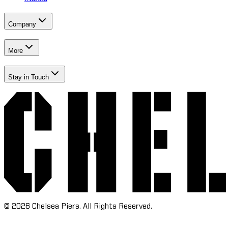
Company​​​​‌ ‍ ​‍​‍‌‍ ‌ ​‍‌‍‍‌‌‍‌ ‌‍‍‌‌‍ ‍​‍​‍​ ‍‍​‍​‍‌ ​ ‌‍​‌‌‍ ‍‌‍‍‌‌ ‌​‌ ‍‌​‍ ‍‌‍‍‌‌‍ ​‍​‍​‍ ​​‍​‍‌‍‍​‌ ​‍‌‍‌‌‌‍‌‍​‍​‍​ ‍‍​‍​‍‌‍‍​‌ ‌​‌ ‌​‌ ​​‌ ​ ​ ‍‍​‍ ​‍ ‌‍​ ‌‍‍​‌‍‌‌‌‍ ​‌ ​ ‌‍‌‌‌‍​‌‌ ​​‌‍‍‌‌‍‌‌‌ ​‍‌ ​ ​‍ ‍‌ ​ ‌‍​‌‌‍ ‍‌‍‍‌‌ ‌​‌ ‍‌​‍ ‍‌ ​ ‌ ‌​‌ ‌‌‌‍‌​‌‍‍‌‌‍ ​‍ ‌‍‍‌‌‍ ‍‌ ‌​‌‍‌‌‌‍ ‍‌ ‌​​‍ ‌‍‌‌‌‍‌​‌‍‍‌‌ ‌​​‍ ‌‍ ‌‌‍ ‌‍‌​‌‍‌‌​ ‌‌ ​​‌ ​‍‌‍‌‌‌ ​ ‌‍‌‌‌‍ ‍‌ ‌​‌‍​‌‌ ‌​‌‍‍‌‌‍ ‌‍ ‍​ ‍ ‌‍‍‌‌‍‌​​ ‌‌‍‌‍‌‍ ‌‍ ‌ ‌​‌‍‌‌‌ ​‍​ ‍ ‌ ‌​‌ ‍‌‌ ​​‌‍‌‌​ ‌‌‍‌‍‌‍ ‌‍ ‌ ‌​‌‍‌‌‌ ​‍​ ‍ ‌ ​​‌‍​‌‌ ‌​‌‍‍​​ ‌‌‍​ ‌‍ ‌‍ ​‌ ‌‌‌‍ ‌‌‍ ‍‌ ​ ​‍‌‌​ ‌‌‌​​‍‌‌ ‌‍‍ ‌‍‌‌‌ ‍‌​‍‌‌​ ​ ‌​‌​​‍‌‌​ ​ ‌​‌​​‍‌‌​ ​‍​ ​‍‌‍​ ​ ​ ​ ‌​​ ​​‌‍​ ​ ‌‍‌‍‌​​ ‌​‌‍‌‍‌‍‌‌‌‍‌‌‌‍‌​​‍‌‌​ ​‍​ ​‍​‍‌‌​ ‌‌‌​‌​​‍ ‍‌ ‌​‌‍‍‌‌ ‌​‌‍ ​‌‍‌‌​ ‌‍​‍‌‍​‌‌ ​ ‌‍‌‌‌‌‌‌‌ ​‍‌‍ ​​ ‌‌‍‍​‌ ‌​‌ ‌​‌ ​​‌ ​ ​‍‌‌​ ​ ‌​​‌​‍‌‌​ ​‍‌​‌‍​‍‌‌​ ​‍‌​‌‍‌‍​ ‌‍‍​‌‍‌‌‌‍ ​‌ ​ ‌‍‌‌‌‍​‌‌ ​​‌‍‍‌‌‍‌‌‌ ​‍‌ ​ ​‍ ‍‌ ​ ‌‍​‌‌‍ ‍‌‍‍‌‌ ‌​‌ ‍‌​‍ ‍‌ ​ ‌ ‌​‌ ‌‌‌‍‌​‌‍‍‌‌‍ ​‍‌‍‌‍‍‌‌‍‌​​ ‌‌‍‌‍‌‍ ‌‍ ‌ ‌​‌‍‌‌‌ ​‍​‍‌‍‌ ‌​‌ ‍‌‌ ​​‌‍‌‌​ ‌‌‍‌‍‌‍ ‌‍ ‌ ‌​‌‍‌‌‌ ​‍​‍‌‍‌ ​​‌‍​‌‌ ‌​‌‍‍​​ ‌‌‍​ ‌‍ ‌‍ ​‌ ‌‌‌‍ ‌‌‍ ‍‌ ​ ​‍‌‌​ ‌‌‌​​‍‌‌ ‌‍‍ ‌‍‌‌‌ ‍‌​‍‌‌​ ​ ‌​‌​​‍‌‌​ ​ ‌​‌​​‍‌‌​ ​‍​ ​‍‌‍​ ​ ​ ​ ‌​​ ​​‌‍​ ​ ‌‍‌‍‌​​ ‌​‌‍‌‍‌‍‌‌‌‍‌‌‌‍‌​​‍‌‌​ ​‍​ ​‍​‍‌‌​ ‌‌‌​‌​​‍ ‍‌ ‌​‌‍‍‌‌ ‌​‌‍ ​‌‍‌‌​‍‌‍‌ ​​‌‍‌‌‌ ​‍‌ ​ ‌ ​​‌‍‌‌‌‍​ ‌ ‌​‌‍‍‌‌ ‌‍‌‍‌‌​ ‌‌ ​​‌ ‌‌‌‍​‍‌‍ ​‌‍‍‌‌ ​ ‌‍‍​‌‍‌‌‌‍‌​​‍​‍‌ ‌
More​​​​‌ ‍ ​‍​‍‌‍ ‌ ​‍‌‍‍‌‌‍‌ ‌‍‍‌‌‍ ‍​‍​‍​ ‍‍​‍​‍‌ ​ ‌‍​‌‌‍ ‍‌‍‍‌‌ ‌​‌ ‍‌​‍ ‍‌‍‍‌‌‍ ​‍​‍​‍ ​​‍​‍‌‍‍​‌ ​‍‌‍‌‌‌‍‌‍​‍​‍​ ‍‍​‍​‍‌‍‍​‌ ‌​‌ ‌​‌ ​​‌ ​ ​ ‍‍​‍ ​‍ ‌‍​ ‌‍‍​‌‍‌‌‌‍ ​‌ ​ ‌‍‌‌‌‍​‌‌ ​​‌‍‍‌‌‍‌‌‌ ​‍‌ ​ ​‍ ‍‌ ​ ‌‍​‌‌‍ ‍‌‍‍‌‌ ‌​‌ ‍‌​‍ ‍‌ ​ ‌ ‌​‌ ‌‌‌‍‌​‌‍‍‌‌‍ ​‍ ‌‍‍‌‌‍ ‍‌ ‌​‌‍‌‌‌‍ ‍‌ ‌​​‍ ‌‍‌‌‌‍‌​‌‍‍‌‌ ‌​​‍ ‌‍ ‌‌‍ ‌‍‌​‌‍‌‌​ ‌‌ ​​‌ ​‍‌‍‌‌‌ ​ ‌‍‌‌‌‍ ‍‌ ‌​‌‍​‌‌ ‌​‌‍‍‌‌‍ ‌‍ ‍​ ‍ ‌‍‍‌‌‍‌​​ ‌‌‍‌‍‌‍ ‌‍ ‌ ‌​‌‍‌‌‌ ​‍​ ‍ ‌ ‌​‌ ‍‌‌ ​​‌‍‌‌​ ‌‌‍‌‍‌‍ ‌‍ ‌ ‌​‌‍‌‌‌ ​‍​ ‍ ‌ ​​‌‍​‌‌ ‌​‌‍‍​​ ‌‌‍​ ‌‍ ‌‍ ​‌ ‌‌‌‍ ‌‌‍ ‍‌ ​ ​‍‌‌​ ‌‌‌​​‍‌‌ ‌‍‍ ‌‍‌‌‌ ‍‌​‍‌‌​ ​ ‌​‌​​‍‌‌​ ​ ‌​‌​​‍‌‌​ ​‍​ ​‍​ ‌‌​ ​ ​ ‌‌​ ‍‌‌‍​ ​ ​‍‌‍‌​​ ‍​‌‍​‌​ ‍​​ ​ ​ ​ ​‍‌‌​ ​‍​ ​‍​‍‌‌​ ‌‌‌​‌​​‍ ‍‌ ‌​‌‍‍‌‌ ‌​‌‍ ​‌‍‌‌​ ‌‍​‍‌‍​‌‌ ​ ‌‍‌‌‌‌‌‌‌ ​‍‌‍ ​​ ‌‌‍‍​‌ ‌​‌ ‌​‌ ​​‌ ​ ​‍‌‌​ ​ ‌​​‌​‍‌‌​ ​‍‌​‌‍​‍‌‌​ ​‍‌​‌‍‌‍​ ‌‍‍​‌‍‌‌‌‍ ​‌ ​ ‌‍‌‌‌‍​‌‌ ​​‌‍‍‌‌‍‌‌‌ ​‍‌ ​ ​‍ ‍‌ ​ ‌‍​‌‌‍ ‍‌‍‍‌‌ ‌​‌ ‍‌​‍ ‍‌ ​ ‌ ‌​‌ ‌‌‌‍‌​‌‍‍‌‌‍ ​‍‌‍‌‍‍‌‌‍‌​​ ‌‌‍‌‍‌‍ ‌‍ ‌ ‌​‌‍‌‌‌ ​‍​‍‌‍‌ ‌​‌ ‍‌‌ ​​‌‍‌‌​ ‌‌‍‌‍‌‍ ‌‍ ‌ ‌​‌‍‌‌‌ ​‍​‍‌‍‌ ​​‌‍​‌‌ ‌​‌‍‍​​ ‌‌‍​ ‌‍ ‌‍ ​‌ ‌‌‌‍ ‌‌‍ ‍‌ ​ ​‍‌‌​ ‌‌‌​​‍‌‌ ‌‍‍ ‌‍‌‌‌ ‍‌​‍‌‌​ ​ ‌​‌​​‍‌‌​ ​ ‌​‌​​‍‌‌​ ​‍​ ​‍​ ‌‌​ ​ ​ ‌‌​ ‍‌‌‍​ ​ ​‍‌‍‌​​ ‍​‌‍​‌​ ‍​​ ​ ​ ​ ​‍‌‌​ ​‍​ ​‍​‍‌‌​ ‌‌‌​‌​​‍ ‍‌ ‌​‌‍‍‌‌ ‌​‌‍ ​‌‍‌‌​‍‌‍‌ ​​‌‍‌‌‌ ​‍‌ ​ ‌ ​​‌‍‌‌‌‍​ ‌ ‌​‌‍‍‌‌ ‌‍‌‍‌‌​ ‌‌ ​​‌ ‌‌‌‍​‍‌‍ ​‌‍‍‌‌ ​ ‌‍‍​‌‍‌‌‌‍‌​​‍​‍‌ ‌
Stay in Touch​​​​‌ ‍ ​‍​‍‌‍ ‌ ​‍‌‍‍‌‌‍‌ ‌‍‍‌‌‍ ‍​‍​‍​ ‍‍​‍​‍‌ ​ ‌‍​‌‌‍ ‍‌‍‍‌‌ ‌​‌ ‍‌​‍ ‍‌‍‍‌‌‍ ​‍​‍​‍ ​​‍​‍‌‍‍​‌ ​‍‌‍‌‌‌‍‌‍​‍​‍​ ‍‍​‍​‍‌‍‍​‌ ‌​‌ ‌​‌ ​​‌ ​ ​ ‍‍​‍ ​‍ ‌‍​ ‌‍‍​‌‍‌‌‌‍ ​‌ ​ ‌‍‌‌‌‍​‌‌ ​​‌‍‍‌‌‍‌‌‌ ​‍‌ ​ ​‍ ‍‌ ​ ‌‍​‌‌‍ ‍‌‍‍‌‌ ‌​‌ ‍‌​‍ ‍‌ ​ ‌ ‌​‌ ‌‌‌‍‌​‌‍‍‌‌‍ ​‍ ‌‍‍‌‌‍ ‍‌ ‌​‌‍‌‌‌‍ ‍‌ ‌​​‍ ‌‍‌‌‌‍‌​‌‍‍‌‌ ‌​​‍ ‌‍ ‌‌‍ ‌‍‌​‌‍‌‌​ ‌‌ ​​‌ ​‍‌‍‌‌‌ ​ ‌‍‌‌‌‍ ‍‌ ‌​‌‍​‌‌ ‌​‌‍‍‌‌‍ ‌‍ ‍​ ‍ ‌‍‍‌‌‍‌​​ ‌‌‍‌‍‌‍ ‌‍ ‌ ‌​‌‍‌‌‌ ​‍​ ‍ ‌ ‌​‌ ‍‌‌ ​​‌‍‌‌​ ‌‌‍‌‍‌‍ ‌‍ ‌ ‌​‌‍‌‌‌ ​‍​ ‍ ‌ ​​‌‍​‌‌ ‌​‌‍‍​​ ‌‌‍​ ‌‍ ‌‍ ​‌ ‌‌‌‍ ‌‌‍ ‍‌ ​ ​‍‌‌​ ‌‌‌​​‍‌‌ ‌‍‍ ‌‍‌‌‌ ‍‌​‍‌‌​ ​ ‌​‌​​‍‌‌​ ​ ‌​‌​​‍‌‌​ ​‍​ ​‍​ ‍​‌‍​‍‌‍‌​​ ​‌‌‍​‍‌‍‌‌‌‍‌‌‌‍‌​‌‍​‌​ ​‍‌‍‌‌‌‍​‌​‍‌‌​ ​‍​ ​‍​‍‌‌​ ‌‌‌​‌​​‍ ‍‌ ‌​‌‍‍‌‌ ‌​‌‍ ​‌‍‌‌​ ‌‍​‍‌‍​‌‌ ​ ‌‍‌‌‌‌‌‌‌ ​‍‌‍ ​​ ‌‌‍‍​‌ ‌​‌ ‌​‌ ​​‌ ​ ​‍‌‌​ ​ ‌​​‌​‍‌‌​ ​‍‌​‌‍​‍‌‌​ ​‍‌​‌‍‌‍​ ‌‍‍​‌‍‌‌‌‍ ​‌ ​ ‌‍‌‌‌‍​‌‌ ​​‌‍‍‌‌‍‌‌‌ ​‍‌ ​ ​‍ ‍‌ ​ ‌‍​‌‌‍ ‍‌‍‍‌‌ ‌​‌ ‍‌​‍ ‍‌ ​ ‌ ‌​‌ ‌‌‌‍‌​‌‍‍‌‌‍ ​‍‌‍‌‍‍‌‌‍‌​​ ‌‌‍‌‍‌‍ ‌‍ ‌ ‌​‌‍‌‌‌ ​‍​‍‌‍‌ ‌​‌ ‍‌‌ ​​‌‍‌‌​ ‌‌‍‌‍‌‍ ‌‍ ‌ ‌​‌‍‌‌‌ ​‍​‍‌‍‌ ​​‌‍​‌‌ ‌​‌‍‍​​ ‌‌‍​ ‌‍ ‌‍ ​‌ ‌‌‌‍ ‌‌‍ ‍‌ ​ ​‍‌‌​ ‌‌‌​​‍‌‌ ‌‍‍ ‌‍‌‌‌ ‍‌​‍‌‌​ ​ ‌​‌​​‍‌‌​ ​ ‌​‌​​‍‌‌​ ​‍​ ​‍​ ‍​‌‍​‍‌‍‌​​ ​‌‌‍​‍‌‍‌‌‌‍‌‌‌‍‌​‌‍​‌​ ​‍‌‍‌‌‌‍​‌​‍‌‌​ ​‍​ ​‍​‍‌‌​ ‌‌‌​‌​​‍ ‍‌ ‌​‌‍‍‌‌ ‌​‌‍ ​‌‍‌‌​‍‌‍‌ ​​‌‍‌‌‌ ​‍‌ ​ ‌ ​​‌‍‌‌‌‍​ ‌ ‌​‌‍‍‌‌ ‌‍‌‍‌‌​ ‌‌ ​​‌ ‌‌‌‍​‍‌‍ ​‌‍‍‌‌ ​ ‌‍‍​‌‍‌‌‌‍‌​​‍​‍‌ ‌
©
2026
Chelsea Piers. All Rights Reserved.​​​​‌ ‍ ​‍​‍‌‍ ‌ ​‍‌‍‍‌‌‍‌ ‌‍‍‌‌‍ ‍​‍​‍​ ‍‍​‍​‍‌ ​ ‌‍​‌‌‍ ‍‌‍‍‌‌ ‌​‌ ‍‌​‍ ‍‌‍‍‌‌‍ ​‍​‍​‍ ​​‍​‍‌‍‍​‌ ​‍‌‍‌‌‌‍‌‍​‍​‍​ ‍‍​‍​‍‌‍‍​‌ ‌​‌ ‌​‌ ​​‌ ​ ​ ‍‍​‍ ​‍ ‌‍​ ‌‍‍​‌‍‌‌‌‍ ​‌ ​ ‌‍‌‌‌‍​‌‌ ​​‌‍‍‌‌‍‌‌‌ ​‍‌ ​ ​‍ ‍‌ ​ ‌‍​‌‌‍ ‍‌‍‍‌‌ ‌​‌ ‍‌​‍ ‍‌ ​ ‌ ‌​‌ ‌‌‌‍‌​‌‍‍‌‌‍ ​‍ ‌‍‍‌‌‍ ‍‌ ‌​‌‍‌‌‌‍ ‍‌ ‌​​‍ ‌‍‌‌‌‍‌​‌‍‍‌‌ ‌​​‍ ‌‍ ‌‌‍ ‌‍‌​‌‍‌‌​ ‌‌ ​​‌ ​‍‌‍‌‌‌ ​ ‌‍‌‌‌‍ ‍‌ ‌​‌‍​‌‌ ‌​‌‍‍‌‌‍ ‌‍ ‍​ ‍ ‌‍‍‌‌‍‌​​ ‌‌‍‌‍‌‍ ‌‍ ‌ ‌​‌‍‌‌‌ ​‍​ ‍ ‌ ‌​‌ ‍‌‌ ​​‌‍‌‌​ ‌‌‍‌‍‌‍ ‌‍ ‌ ‌​‌‍‌‌‌ ​‍​ ‍ ‌ ​​‌‍​‌‌ ‌​‌‍‍​​ ‌‌ ​ ‌ ‌‌‌‍​‍‌ ‌​‌‍‍‌‌ ‌​‌‍ ​‌‍‌‌​ ‌‍​‍‌‍​‌‌ ​ ‌‍‌‌‌‌‌‌‌ ​‍‌‍ ​​ ‌‌‍‍​‌ ‌​‌ ‌​‌ ​​‌ ​ ​‍‌‌​ ​ ‌​​‌​‍‌‌​ ​‍‌​‌‍​‍‌‌​ ​‍‌​‌‍‌‍​ ‌‍‍​‌‍‌‌‌‍ ​‌ ​ ‌‍‌‌‌‍​‌‌ ​​‌‍‍‌‌‍‌‌‌ ​‍‌ ​ ​‍ ‍‌ ​ ‌‍​‌‌‍ ‍‌‍‍‌‌ ‌​‌ ‍‌​‍ ‍‌ ​ ‌ ‌​‌ ‌‌‌‍‌​‌‍‍‌‌‍ ​‍‌‍‌‍‍‌‌‍‌​​ ‌‌‍‌‍‌‍ ‌‍ ‌ ‌​‌‍‌‌‌ ​‍​‍‌‍‌ ‌​‌ ‍‌‌ ​​‌‍‌‌​ ‌‌‍‌‍‌‍ ‌‍ ‌ ‌​‌‍‌‌‌ ​‍​‍‌‍‌ ​​‌‍​‌‌ ‌​‌‍‍​​ ‌‌ ​ ‌ ‌‌‌‍​‍‌ ‌​‌‍‍‌‌ ‌​‌‍ ​‌‍‌‌​‍‌‍‌ ​​‌‍‌‌‌ ​‍‌ ​ ‌ ​​‌‍‌‌‌‍​ ‌ ‌​‌‍‍‌‌ ‌‍‌‍‌‌​ ‌‌ ​​‌ ‌‌‌‍​‍‌‍ ​‌‍‍‌‌ ​ ‌‍‍​‌‍‌‌‌‍‌​​‍​‍‌ ‌