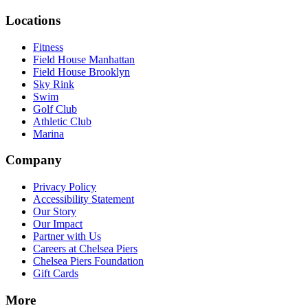
Locations​​​​‌ ‍ ​‍​‍‌‍ ‌ ​‍‌‍‍‌‌‍‌ ‌‍‍‌‌‍ ‍​‍​‍​ ‍‍​‍​‍‌ ​ ‌‍​‌‌‍ ‍‌‍‍‌‌ ‌​‌ ‍‌​‍ ‍‌‍‍‌‌‍ ​‍​‍​‍ ​​‍​‍‌‍‍​‌ ​‍‌‍‌‌‌‍‌‍​‍​‍​ ‍‍​‍​‍‌‍‍​‌ ‌​‌ ‌​‌ ​​‌ ​ ​ ‍‍​‍ ​‍ ‌‍​ ‌‍‍​‌‍‌‌‌‍ ​‌ ​ ‌‍‌‌‌‍​‌‌ ​​‌‍‍‌‌‍‌‌‌ ​‍‌ ​ ​‍ ‍‌ ​ ‌‍​‌‌‍ ‍‌‍‍‌‌ ‌​‌ ‍‌​‍ ‍‌ ​ ‌ ‌​‌ ‌‌‌‍‌​‌‍‍‌‌‍ ​‍ ‌‍‍‌‌‍ ‍‌ ‌​‌‍‌‌‌‍ ‍‌ ‌​​‍ ‌‍‌‌‌‍‌​‌‍‍‌‌ ‌​​‍ ‌‍ ‌‌‍ ‌‍‌​‌‍‌‌​ ‌‌ ​​‌ ​‍‌‍‌‌‌ ​ ‌‍‌‌‌‍ ‍‌ ‌​‌‍​‌‌ ‌​‌‍‍‌‌‍ ‌‍ ‍​ ‍ ‌‍‍‌‌‍‌​​ ‌‌‍‌‍‌‍ ‌‍ ‌ ‌​‌‍‌‌‌ ​‍​ ‍ ‌ ‌​‌ ‍‌‌ ​​‌‍‌‌​ ‌‌‍‌‍‌‍ ‌‍ ‌ ‌​‌‍‌‌‌ ​‍​ ‍ ‌ ​​‌‍​‌‌ ‌​‌‍‍​​ ‌‌‍​ ‌‍ ‌‍ ​‌ ‌‌‌‍ ‌‌‍ ‍‌ ​ ​‍‌‌​ ‌‌‌​​‍‌‌ ‌‍‍ ‌‍‌‌‌ ‍‌​‍‌‌​ ​ ‌​‌​​‍‌‌​ ​ ‌​‌​​‍‌‌​ ​‍​ ​‍‌‍‌‌‌‍​‍​ ​‍​ ‍​‌‍​ ​ ‌‌‌‍​ ‌‍​ ‌‍‌‌‌‍​‍‌‍​‌​ ​‌​‍‌‌​ ​‍​ ​‍​‍‌‌​ ‌‌‌​‌​​‍ ‍‌ ‌​‌‍‍‌‌ ‌​‌‍ ​‌‍‌‌​ ‌‍​‍‌‍​‌‌ ​ ‌‍‌‌‌‌‌‌‌ ​‍‌‍ ​​ ‌‌‍‍​‌ ‌​‌ ‌​‌ ​​‌ ​ ​‍‌‌​ ​ ‌​​‌​‍‌‌​ ​‍‌​‌‍​‍‌‌​ ​‍‌​‌‍‌‍​ ‌‍‍​‌‍‌‌‌‍ ​‌ ​ ‌‍‌‌‌‍​‌‌ ​​‌‍‍‌‌‍‌‌‌ ​‍‌ ​ ​‍ ‍‌ ​ ‌‍​‌‌‍ ‍‌‍‍‌‌ ‌​‌ ‍‌​‍ ‍‌ ​ ‌ ‌​‌ ‌‌‌‍‌​‌‍‍‌‌‍ ​‍‌‍‌‍‍‌‌‍‌​​ ‌‌‍‌‍‌‍ ‌‍ ‌ ‌​‌‍‌‌‌ ​‍​‍‌‍‌ ‌​‌ ‍‌‌ ​​‌‍‌‌​ ‌‌‍‌‍‌‍ ‌‍ ‌ ‌​‌‍‌‌‌ ​‍​‍‌‍‌ ​​‌‍​‌‌ ‌​‌‍‍​​ ‌‌‍​ ‌‍ ‌‍ ​‌ ‌‌‌‍ ‌‌‍ ‍‌ ​ ​‍‌‌​ ‌‌‌​​‍‌‌ ‌‍‍ ‌‍‌‌‌ ‍‌​‍‌‌​ ​ ‌​‌​​‍‌‌​ ​ ‌​‌​​‍‌‌​ ​‍​ ​‍‌‍‌‌‌‍​‍​ ​‍​ ‍​‌‍​ ​ ‌‌‌‍​ ‌‍​ ‌‍‌‌‌‍​‍‌‍​‌​ ​‌​‍‌‌​ ​‍​ ​‍​‍‌‌​ ‌‌‌​‌​​‍ ‍‌ ‌​‌‍‍‌‌ ‌​‌‍ ​‌‍‌‌​‍‌‍‌ ​​‌‍‌‌‌ ​‍‌ ​ ‌ ​​‌‍‌‌‌‍​ ‌ ‌​‌‍‍‌‌ ‌‍‌‍‌‌​ ‌‌ ​​‌ ‌‌‌‍​‍‌‍ ​‌‍‍‌‌ ​ ‌‍‍​‌‍‌‌‌‍‌​​‍​‍‌ ‌
Fitness​​​​‌ ‍ ​‍​‍‌‍ ‌ ​‍‌‍‍‌‌‍‌ ‌‍‍‌‌‍ ‍​‍​‍​ ‍‍​‍​‍‌ ​ ‌‍​‌‌‍ ‍‌‍‍‌‌ ‌​‌ ‍‌​‍ ‍‌‍‍‌‌‍ ​‍​‍​‍ ​​‍​‍‌‍‍​‌ ​‍‌‍‌‌‌‍‌‍​‍​‍​ ‍‍​‍​‍‌‍‍​‌ ‌​‌ ‌​‌ ​​‌ ​ ​ ‍‍​‍ ​‍ ‌‍​ ‌‍‍​‌‍‌‌‌‍ ​‌ ​ ‌‍‌‌‌‍​‌‌ ​​‌‍‍‌‌‍‌‌‌ ​‍‌ ​ ​‍ ‍‌ ​ ‌‍​‌‌‍ ‍‌‍‍‌‌ ‌​‌ ‍‌​‍ ‍‌ ​ ‌ ‌​‌ ‌‌‌‍‌​‌‍‍‌‌‍ ​‍ ‌‍‍‌‌‍ ‍‌ ‌​‌‍‌‌‌‍ ‍‌ ‌​​‍ ‌‍‌‌‌‍‌​‌‍‍‌‌ ‌​​‍ ‌‍ ‌‌‍ ‌‍‌​‌‍‌‌​ ‌‌ ​​‌ ​‍‌‍‌‌‌ ​ ‌‍‌‌‌‍ ‍‌ ‌​‌‍​‌‌ ‌​‌‍‍‌‌‍ ‌‍ ‍​ ‍ ‌‍‍‌‌‍‌​​ ‌‌‍‌‍‌‍ ‌‍ ‌ ‌​‌‍‌‌‌ ​‍​ ‍ ‌ ‌​‌ ‍‌‌ ​​‌‍‌‌​ ‌‌‍‌‍‌‍ ‌‍ ‌ ‌​‌‍‌‌‌ ​‍​ ‍ ‌ ​​‌‍​‌‌ ‌​‌‍‍​​ ‌‌‍​ ‌‍ ‌‍ ​‌ ‌‌‌‍ ‌‌‍ ‍‌ ​ ​‍‌‌​ ‌‌‌​​‍‌‌ ‌‍‍ ‌‍‌‌‌ ‍‌​‍‌‌​ ​ ‌​‌​​‍‌‌​ ​ ‌​‌​​‍‌‌​ ​‍​ ​‍‌‍‌‌‌‍​‍​ ​‍​ ‍​‌‍​ ​ ‌‌‌‍​ ‌‍​ ‌‍‌‌‌‍​‍‌‍​‌​ ​‌​‍‌‌​ ​‍​ ​‍​‍‌‌​ ‌‌‌​‌​​‍ ‍‌‍ ​‌‍‍‌‌‍ ‍‌‍‍ ‌ ​ ​‍‌‌​ ‌‌‌​​‍‌‌ ‌‍‍ ‌‍‌‌‌ ‍‌​‍‌‌​ ​ ‌​‌​​‍‌‌​ ​ ‌​‌​​‍‌‌​ ​‍​ ​‍​ ​‍​ ​ ​ ​ ‌‍​ ‌‍‌‌​ ‍​​ ‌‍​ ​‌​ ‌​‌‍​‌‌‍​ ​ ‍‌​‍‌‌​ ​‍​ ​‍​‍‌‌​ ‌‌‌​‌​​‍ ‍‌‍ ‍‌‍​‌‌‍ ‌‌‍‌‌​ ‌‍​‍‌‍​‌‌ ​ ‌‍‌‌‌‌‌‌‌ ​‍‌‍ ​​ ‌‌‍‍​‌ ‌​‌ ‌​‌ ​​‌ ​ ​‍‌‌​ ​ ‌​​‌​‍‌‌​ ​‍‌​‌‍​‍‌‌​ ​‍‌​‌‍‌‍​ ‌‍‍​‌‍‌‌‌‍ ​‌ ​ ‌‍‌‌‌‍​‌‌ ​​‌‍‍‌‌‍‌‌‌ ​‍‌ ​ ​‍ ‍‌ ​ ‌‍​‌‌‍ ‍‌‍‍‌‌ ‌​‌ ‍‌​‍ ‍‌ ​ ‌ ‌​‌ ‌‌‌‍‌​‌‍‍‌‌‍ ​‍‌‍‌‍‍‌‌‍‌​​ ‌‌‍‌‍‌‍ ‌‍ ‌ ‌​‌‍‌‌‌ ​‍​‍‌‍‌ ‌​‌ ‍‌‌ ​​‌‍‌‌​ ‌‌‍‌‍‌‍ ‌‍ ‌ ‌​‌‍‌‌‌ ​‍​‍‌‍‌ ​​‌‍​‌‌ ‌​‌‍‍​​ ‌‌‍​ ‌‍ ‌‍ ​‌ ‌‌‌‍ ‌‌‍ ‍‌ ​ ​‍‌‌​ ‌‌‌​​‍‌‌ ‌‍‍ ‌‍‌‌‌ ‍‌​‍‌‌​ ​ ‌​‌​​‍‌‌​ ​ ‌​‌​​‍‌‌​ ​‍​ ​‍‌‍‌‌‌‍​‍​ ​‍​ ‍​‌‍​ ​ ‌‌‌‍​ ‌‍​ ‌‍‌‌‌‍​‍‌‍​‌​ ​‌​‍‌‌​ ​‍​ ​‍​‍‌‌​ ‌‌‌​‌​​‍ ‍‌‍ ​‌‍‍‌‌‍ ‍‌‍‍ ‌ ​ ​‍‌‌​ ‌‌‌​​‍‌‌ ‌‍‍ ‌‍‌‌‌ ‍‌​‍‌‌​ ​ ‌​‌​​‍‌‌​ ​ ‌​‌​​‍‌‌​ ​‍​ ​‍​ ​‍​ ​ ​ ​ ‌‍​ ‌‍‌‌​ ‍​​ ‌‍​ ​‌​ ‌​‌‍​‌‌‍​ ​ ‍‌​‍‌‌​ ​‍​ ​‍​‍‌‌​ ‌‌‌​‌​​‍ ‍‌‍ ‍‌‍​‌‌‍ ‌‌‍‌‌​‍‌‍‌ ​​‌‍‌‌‌ ​‍‌ ​ ‌ ​​‌‍‌‌‌‍​ ‌ ‌​‌‍‍‌‌ ‌‍‌‍‌‌​ ‌‌ ​​‌ ‌‌‌‍​‍‌‍ ​‌‍‍‌‌ ​ ‌‍‍​‌‍‌‌‌‍‌​​‍​‍‌ ‌
Field House Manhattan​​​​‌ ‍ ​‍​‍‌‍ ‌ ​‍‌‍‍‌‌‍‌ ‌‍‍‌‌‍ ‍​‍​‍​ ‍‍​‍​‍‌ ​ ‌‍​‌‌‍ ‍‌‍‍‌‌ ‌​‌ ‍‌​‍ ‍‌‍‍‌‌‍ ​‍​‍​‍ ​​‍​‍‌‍‍​‌ ​‍‌‍‌‌‌‍‌‍​‍​‍​ ‍‍​‍​‍‌‍‍​‌ ‌​‌ ‌​‌ ​​‌ ​ ​ ‍‍​‍ ​‍ ‌‍​ ‌‍‍​‌‍‌‌‌‍ ​‌ ​ ‌‍‌‌‌‍​‌‌ ​​‌‍‍‌‌‍‌‌‌ ​‍‌ ​ ​‍ ‍‌ ​ ‌‍​‌‌‍ ‍‌‍‍‌‌ ‌​‌ ‍‌​‍ ‍‌ ​ ‌ ‌​‌ ‌‌‌‍‌​‌‍‍‌‌‍ ​‍ ‌‍‍‌‌‍ ‍‌ ‌​‌‍‌‌‌‍ ‍‌ ‌​​‍ ‌‍‌‌‌‍‌​‌‍‍‌‌ ‌​​‍ ‌‍ ‌‌‍ ‌‍‌​‌‍‌‌​ ‌‌ ​​‌ ​‍‌‍‌‌‌ ​ ‌‍‌‌‌‍ ‍‌ ‌​‌‍​‌‌ ‌​‌‍‍‌‌‍ ‌‍ ‍​ ‍ ‌‍‍‌‌‍‌​​ ‌‌‍‌‍‌‍ ‌‍ ‌ ‌​‌‍‌‌‌ ​‍​ ‍ ‌ ‌​‌ ‍‌‌ ​​‌‍‌‌​ ‌‌‍‌‍‌‍ ‌‍ ‌ ‌​‌‍‌‌‌ ​‍​ ‍ ‌ ​​‌‍​‌‌ ‌​‌‍‍​​ ‌‌‍​ ‌‍ ‌‍ ​‌ ‌‌‌‍ ‌‌‍ ‍‌ ​ ​‍‌‌​ ‌‌‌​​‍‌‌ ‌‍‍ ‌‍‌‌‌ ‍‌​‍‌‌​ ​ ‌​‌​​‍‌‌​ ​ ‌​‌​​‍‌‌​ ​‍​ ​‍‌‍‌‌‌‍​‍​ ​‍​ ‍​‌‍​ ​ ‌‌‌‍​ ‌‍​ ‌‍‌‌‌‍​‍‌‍​‌​ ​‌​‍‌‌​ ​‍​ ​‍​‍‌‌​ ‌‌‌​‌​​‍ ‍‌‍ ​‌‍‍‌‌‍ ‍‌‍‍ ‌ ​ ​‍‌‌​ ‌‌‌​​‍‌‌ ‌‍‍ ‌‍‌‌‌ ‍‌​‍‌‌​ ​ ‌​‌​​‍‌‌​ ​ ‌​‌​​‍‌‌​ ​‍​ ​‍​ ​‌​ ​ ​ ​‌‌‍​‍​ ​​​ ​‌‌‍​‌​ ‌ ​ ​‍​ ​‍​ ‌‍​ ‌​​‍‌‌​ ​‍​ ​‍​‍‌‌​ ‌‌‌​‌​​‍ ‍‌‍ ‍‌‍​‌‌‍ ‌‌‍‌‌​ ‌‍​‍‌‍​‌‌ ​ ‌‍‌‌‌‌‌‌‌ ​‍‌‍ ​​ ‌‌‍‍​‌ ‌​‌ ‌​‌ ​​‌ ​ ​‍‌‌​ ​ ‌​​‌​‍‌‌​ ​‍‌​‌‍​‍‌‌​ ​‍‌​‌‍‌‍​ ‌‍‍​‌‍‌‌‌‍ ​‌ ​ ‌‍‌‌‌‍​‌‌ ​​‌‍‍‌‌‍‌‌‌ ​‍‌ ​ ​‍ ‍‌ ​ ‌‍​‌‌‍ ‍‌‍‍‌‌ ‌​‌ ‍‌​‍ ‍‌ ​ ‌ ‌​‌ ‌‌‌‍‌​‌‍‍‌‌‍ ​‍‌‍‌‍‍‌‌‍‌​​ ‌‌‍‌‍‌‍ ‌‍ ‌ ‌​‌‍‌‌‌ ​‍​‍‌‍‌ ‌​‌ ‍‌‌ ​​‌‍‌‌​ ‌‌‍‌‍‌‍ ‌‍ ‌ ‌​‌‍‌‌‌ ​‍​‍‌‍‌ ​​‌‍​‌‌ ‌​‌‍‍​​ ‌‌‍​ ‌‍ ‌‍ ​‌ ‌‌‌‍ ‌‌‍ ‍‌ ​ ​‍‌‌​ ‌‌‌​​‍‌‌ ‌‍‍ ‌‍‌‌‌ ‍‌​‍‌‌​ ​ ‌​‌​​‍‌‌​ ​ ‌​‌​​‍‌‌​ ​‍​ ​‍‌‍‌‌‌‍​‍​ ​‍​ ‍​‌‍​ ​ ‌‌‌‍​ ‌‍​ ‌‍‌‌‌‍​‍‌‍​‌​ ​‌​‍‌‌​ ​‍​ ​‍​‍‌‌​ ‌‌‌​‌​​‍ ‍‌‍ ​‌‍‍‌‌‍ ‍‌‍‍ ‌ ​ ​‍‌‌​ ‌‌‌​​‍‌‌ ‌‍‍ ‌‍‌‌‌ ‍‌​‍‌‌​ ​ ‌​‌​​‍‌‌​ ​ ‌​‌​​‍‌‌​ ​‍​ ​‍​ ​‌​ ​ ​ ​‌‌‍​‍​ ​​​ ​‌‌‍​‌​ ‌ ​ ​‍​ ​‍​ ‌‍​ ‌​​‍‌‌​ ​‍​ ​‍​‍‌‌​ ‌‌‌​‌​​‍ ‍‌‍ ‍‌‍​‌‌‍ ‌‌‍‌‌​‍‌‍‌ ​​‌‍‌‌‌ ​‍‌ ​ ‌ ​​‌‍‌‌‌‍​ ‌ ‌​‌‍‍‌‌ ‌‍‌‍‌‌​ ‌‌ ​​‌ ‌‌‌‍​‍‌‍ ​‌‍‍‌‌ ​ ‌‍‍​‌‍‌‌‌‍‌​​‍​‍‌ ‌
Field House Brooklyn​​​​‌ ‍ ​‍​‍‌‍ ‌ ​‍‌‍‍‌‌‍‌ ‌‍‍‌‌‍ ‍​‍​‍​ ‍‍​‍​‍‌ ​ ‌‍​‌‌‍ ‍‌‍‍‌‌ ‌​‌ ‍‌​‍ ‍‌‍‍‌‌‍ ​‍​‍​‍ ​​‍​‍‌‍‍​‌ ​‍‌‍‌‌‌‍‌‍​‍​‍​ ‍‍​‍​‍‌‍‍​‌ ‌​‌ ‌​‌ ​​‌ ​ ​ ‍‍​‍ ​‍ ‌‍​ ‌‍‍​‌‍‌‌‌‍ ​‌ ​ ‌‍‌‌‌‍​‌‌ ​​‌‍‍‌‌‍‌‌‌ ​‍‌ ​ ​‍ ‍‌ ​ ‌‍​‌‌‍ ‍‌‍‍‌‌ ‌​‌ ‍‌​‍ ‍‌ ​ ‌ ‌​‌ ‌‌‌‍‌​‌‍‍‌‌‍ ​‍ ‌‍‍‌‌‍ ‍‌ ‌​‌‍‌‌‌‍ ‍‌ ‌​​‍ ‌‍‌‌‌‍‌​‌‍‍‌‌ ‌​​‍ ‌‍ ‌‌‍ ‌‍‌​‌‍‌‌​ ‌‌ ​​‌ ​‍‌‍‌‌‌ ​ ‌‍‌‌‌‍ ‍‌ ‌​‌‍​‌‌ ‌​‌‍‍‌‌‍ ‌‍ ‍​ ‍ ‌‍‍‌‌‍‌​​ ‌‌‍‌‍‌‍ ‌‍ ‌ ‌​‌‍‌‌‌ ​‍​ ‍ ‌ ‌​‌ ‍‌‌ ​​‌‍‌‌​ ‌‌‍‌‍‌‍ ‌‍ ‌ ‌​‌‍‌‌‌ ​‍​ ‍ ‌ ​​‌‍​‌‌ ‌​‌‍‍​​ ‌‌‍​ ‌‍ ‌‍ ​‌ ‌‌‌‍ ‌‌‍ ‍‌ ​ ​‍‌‌​ ‌‌‌​​‍‌‌ ‌‍‍ ‌‍‌‌‌ ‍‌​‍‌‌​ ​ ‌​‌​​‍‌‌​ ​ ‌​‌​​‍‌‌​ ​‍​ ​‍‌‍‌‌‌‍​‍​ ​‍​ ‍​‌‍​ ​ ‌‌‌‍​ ‌‍​ ‌‍‌‌‌‍​‍‌‍​‌​ ​‌​‍‌‌​ ​‍​ ​‍​‍‌‌​ ‌‌‌​‌​​‍ ‍‌‍ ​‌‍‍‌‌‍ ‍‌‍‍ ‌ ​ ​‍‌‌​ ‌‌‌​​‍‌‌ ‌‍‍ ‌‍‌‌‌ ‍‌​‍‌‌​ ​ ‌​‌​​‍‌‌​ ​ ‌​‌​​‍‌‌​ ​‍​ ​‍​ ‌‍​ ‍​​ ‌ ‌‍‌​​ ​‌​ ​‍​ ‌‌​ ‌‍​ ​‍​ ​‌‌‍​ ​ ​‌​‍‌‌​ ​‍​ ​‍​‍‌‌​ ‌‌‌​‌​​‍ ‍‌‍ ‍‌‍​‌‌‍ ‌‌‍‌‌​ ‌‍​‍‌‍​‌‌ ​ ‌‍‌‌‌‌‌‌‌ ​‍‌‍ ​​ ‌‌‍‍​‌ ‌​‌ ‌​‌ ​​‌ ​ ​‍‌‌​ ​ ‌​​‌​‍‌‌​ ​‍‌​‌‍​‍‌‌​ ​‍‌​‌‍‌‍​ ‌‍‍​‌‍‌‌‌‍ ​‌ ​ ‌‍‌‌‌‍​‌‌ ​​‌‍‍‌‌‍‌‌‌ ​‍‌ ​ ​‍ ‍‌ ​ ‌‍​‌‌‍ ‍‌‍‍‌‌ ‌​‌ ‍‌​‍ ‍‌ ​ ‌ ‌​‌ ‌‌‌‍‌​‌‍‍‌‌‍ ​‍‌‍‌‍‍‌‌‍‌​​ ‌‌‍‌‍‌‍ ‌‍ ‌ ‌​‌‍‌‌‌ ​‍​‍‌‍‌ ‌​‌ ‍‌‌ ​​‌‍‌‌​ ‌‌‍‌‍‌‍ ‌‍ ‌ ‌​‌‍‌‌‌ ​‍​‍‌‍‌ ​​‌‍​‌‌ ‌​‌‍‍​​ ‌‌‍​ ‌‍ ‌‍ ​‌ ‌‌‌‍ ‌‌‍ ‍‌ ​ ​‍‌‌​ ‌‌‌​​‍‌‌ ‌‍‍ ‌‍‌‌‌ ‍‌​‍‌‌​ ​ ‌​‌​​‍‌‌​ ​ ‌​‌​​‍‌‌​ ​‍​ ​‍‌‍‌‌‌‍​‍​ ​‍​ ‍​‌‍​ ​ ‌‌‌‍​ ‌‍​ ‌‍‌‌‌‍​‍‌‍​‌​ ​‌​‍‌‌​ ​‍​ ​‍​‍‌‌​ ‌‌‌​‌​​‍ ‍‌‍ ​‌‍‍‌‌‍ ‍‌‍‍ ‌ ​ ​‍‌‌​ ‌‌‌​​‍‌‌ ‌‍‍ ‌‍‌‌‌ ‍‌​‍‌‌​ ​ ‌​‌​​‍‌‌​ ​ ‌​‌​​‍‌‌​ ​‍​ ​‍​ ‌‍​ ‍​​ ‌ ‌‍‌​​ ​‌​ ​‍​ ‌‌​ ‌‍​ ​‍​ ​‌‌‍​ ​ ​‌​‍‌‌​ ​‍​ ​‍​‍‌‌​ ‌‌‌​‌​​‍ ‍‌‍ ‍‌‍​‌‌‍ ‌‌‍‌‌​‍‌‍‌ ​​‌‍‌‌‌ ​‍‌ ​ ‌ ​​‌‍‌‌‌‍​ ‌ ‌​‌‍‍‌‌ ‌‍‌‍‌‌​ ‌‌ ​​‌ ‌‌‌‍​‍‌‍ ​‌‍‍‌‌ ​ ‌‍‍​‌‍‌‌‌‍‌​​‍​‍‌ ‌
Sky Rink​​​​‌ ‍ ​‍​‍‌‍ ‌ ​‍‌‍‍‌‌‍‌ ‌‍‍‌‌‍ ‍​‍​‍​ ‍‍​‍​‍‌ ​ ‌‍​‌‌‍ ‍‌‍‍‌‌ ‌​‌ ‍‌​‍ ‍‌‍‍‌‌‍ ​‍​‍​‍ ​​‍​‍‌‍‍​‌ ​‍‌‍‌‌‌‍‌‍​‍​‍​ ‍‍​‍​‍‌‍‍​‌ ‌​‌ ‌​‌ ​​‌ ​ ​ ‍‍​‍ ​‍ ‌‍​ ‌‍‍​‌‍‌‌‌‍ ​‌ ​ ‌‍‌‌‌‍​‌‌ ​​‌‍‍‌‌‍‌‌‌ ​‍‌ ​ ​‍ ‍‌ ​ ‌‍​‌‌‍ ‍‌‍‍‌‌ ‌​‌ ‍‌​‍ ‍‌ ​ ‌ ‌​‌ ‌‌‌‍‌​‌‍‍‌‌‍ ​‍ ‌‍‍‌‌‍ ‍‌ ‌​‌‍‌‌‌‍ ‍‌ ‌​​‍ ‌‍‌‌‌‍‌​‌‍‍‌‌ ‌​​‍ ‌‍ ‌‌‍ ‌‍‌​‌‍‌‌​ ‌‌ ​​‌ ​‍‌‍‌‌‌ ​ ‌‍‌‌‌‍ ‍‌ ‌​‌‍​‌‌ ‌​‌‍‍‌‌‍ ‌‍ ‍​ ‍ ‌‍‍‌‌‍‌​​ ‌‌‍‌‍‌‍ ‌‍ ‌ ‌​‌‍‌‌‌ ​‍​ ‍ ‌ ‌​‌ ‍‌‌ ​​‌‍‌‌​ ‌‌‍‌‍‌‍ ‌‍ ‌ ‌​‌‍‌‌‌ ​‍​ ‍ ‌ ​​‌‍​‌‌ ‌​‌‍‍​​ ‌‌‍​ ‌‍ ‌‍ ​‌ ‌‌‌‍ ‌‌‍ ‍‌ ​ ​‍‌‌​ ‌‌‌​​‍‌‌ ‌‍‍ ‌‍‌‌‌ ‍‌​‍‌‌​ ​ ‌​‌​​‍‌‌​ ​ ‌​‌​​‍‌‌​ ​‍​ ​‍‌‍‌‌‌‍​‍​ ​‍​ ‍​‌‍​ ​ ‌‌‌‍​ ‌‍​ ‌‍‌‌‌‍​‍‌‍​‌​ ​‌​‍‌‌​ ​‍​ ​‍​‍‌‌​ ‌‌‌​‌​​‍ ‍‌‍ ​‌‍‍‌‌‍ ‍‌‍‍ ‌ ​ ​‍‌‌​ ‌‌‌​​‍‌‌ ‌‍‍ ‌‍‌‌‌ ‍‌​‍‌‌​ ​ ‌​‌​​‍‌‌​ ​ ‌​‌​​‍‌‌​ ​‍​ ​‍​ ‌​​ ‌ ‌‍‌‍‌‍‌‍​ ​​​ ‌‍​ ‌‌​ ‌​‌‍‌​‌‍‌​​ ​‌‌‍​‍​‍‌‌​ ​‍​ ​‍​‍‌‌​ ‌‌‌​‌​​‍ ‍‌‍ ‍‌‍​‌‌‍ ‌‌‍‌‌​ ‌‍​‍‌‍​‌‌ ​ ‌‍‌‌‌‌‌‌‌ ​‍‌‍ ​​ ‌‌‍‍​‌ ‌​‌ ‌​‌ ​​‌ ​ ​‍‌‌​ ​ ‌​​‌​‍‌‌​ ​‍‌​‌‍​‍‌‌​ ​‍‌​‌‍‌‍​ ‌‍‍​‌‍‌‌‌‍ ​‌ ​ ‌‍‌‌‌‍​‌‌ ​​‌‍‍‌‌‍‌‌‌ ​‍‌ ​ ​‍ ‍‌ ​ ‌‍​‌‌‍ ‍‌‍‍‌‌ ‌​‌ ‍‌​‍ ‍‌ ​ ‌ ‌​‌ ‌‌‌‍‌​‌‍‍‌‌‍ ​‍‌‍‌‍‍‌‌‍‌​​ ‌‌‍‌‍‌‍ ‌‍ ‌ ‌​‌‍‌‌‌ ​‍​‍‌‍‌ ‌​‌ ‍‌‌ ​​‌‍‌‌​ ‌‌‍‌‍‌‍ ‌‍ ‌ ‌​‌‍‌‌‌ ​‍​‍‌‍‌ ​​‌‍​‌‌ ‌​‌‍‍​​ ‌‌‍​ ‌‍ ‌‍ ​‌ ‌‌‌‍ ‌‌‍ ‍‌ ​ ​‍‌‌​ ‌‌‌​​‍‌‌ ‌‍‍ ‌‍‌‌‌ ‍‌​‍‌‌​ ​ ‌​‌​​‍‌‌​ ​ ‌​‌​​‍‌‌​ ​‍​ ​‍‌‍‌‌‌‍​‍​ ​‍​ ‍​‌‍​ ​ ‌‌‌‍​ ‌‍​ ‌‍‌‌‌‍​‍‌‍​‌​ ​‌​‍‌‌​ ​‍​ ​‍​‍‌‌​ ‌‌‌​‌​​‍ ‍‌‍ ​‌‍‍‌‌‍ ‍‌‍‍ ‌ ​ ​‍‌‌​ ‌‌‌​​‍‌‌ ‌‍‍ ‌‍‌‌‌ ‍‌​‍‌‌​ ​ ‌​‌​​‍‌‌​ ​ ‌​‌​​‍‌‌​ ​‍​ ​‍​ ‌​​ ‌ ‌‍‌‍‌‍‌‍​ ​​​ ‌‍​ ‌‌​ ‌​‌‍‌​‌‍‌​​ ​‌‌‍​‍​‍‌‌​ ​‍​ ​‍​‍‌‌​ ‌‌‌​‌​​‍ ‍‌‍ ‍‌‍​‌‌‍ ‌‌‍‌‌​‍‌‍‌ ​​‌‍‌‌‌ ​‍‌ ​ ‌ ​​‌‍‌‌‌‍​ ‌ ‌​‌‍‍‌‌ ‌‍‌‍‌‌​ ‌‌ ​​‌ ‌‌‌‍​‍‌‍ ​‌‍‍‌‌ ​ ‌‍‍​‌‍‌‌‌‍‌​​‍​‍‌ ‌
Swim​​​​‌ ‍ ​‍​‍‌‍ ‌ ​‍‌‍‍‌‌‍‌ ‌‍‍‌‌‍ ‍​‍​‍​ ‍‍​‍​‍‌ ​ ‌‍​‌‌‍ ‍‌‍‍‌‌ ‌​‌ ‍‌​‍ ‍‌‍‍‌‌‍ ​‍​‍​‍ ​​‍​‍‌‍‍​‌ ​‍‌‍‌‌‌‍‌‍​‍​‍​ ‍‍​‍​‍‌‍‍​‌ ‌​‌ ‌​‌ ​​‌ ​ ​ ‍‍​‍ ​‍ ‌‍​ ‌‍‍​‌‍‌‌‌‍ ​‌ ​ ‌‍‌‌‌‍​‌‌ ​​‌‍‍‌‌‍‌‌‌ ​‍‌ ​ ​‍ ‍‌ ​ ‌‍​‌‌‍ ‍‌‍‍‌‌ ‌​‌ ‍‌​‍ ‍‌ ​ ‌ ‌​‌ ‌‌‌‍‌​‌‍‍‌‌‍ ​‍ ‌‍‍‌‌‍ ‍‌ ‌​‌‍‌‌‌‍ ‍‌ ‌​​‍ ‌‍‌‌‌‍‌​‌‍‍‌‌ ‌​​‍ ‌‍ ‌‌‍ ‌‍‌​‌‍‌‌​ ‌‌ ​​‌ ​‍‌‍‌‌‌ ​ ‌‍‌‌‌‍ ‍‌ ‌​‌‍​‌‌ ‌​‌‍‍‌‌‍ ‌‍ ‍​ ‍ ‌‍‍‌‌‍‌​​ ‌‌‍‌‍‌‍ ‌‍ ‌ ‌​‌‍‌‌‌ ​‍​ ‍ ‌ ‌​‌ ‍‌‌ ​​‌‍‌‌​ ‌‌‍‌‍‌‍ ‌‍ ‌ ‌​‌‍‌‌‌ ​‍​ ‍ ‌ ​​‌‍​‌‌ ‌​‌‍‍​​ ‌‌‍​ ‌‍ ‌‍ ​‌ ‌‌‌‍ ‌‌‍ ‍‌ ​ ​‍‌‌​ ‌‌‌​​‍‌‌ ‌‍‍ ‌‍‌‌‌ ‍‌​‍‌‌​ ​ ‌​‌​​‍‌‌​ ​ ‌​‌​​‍‌‌​ ​‍​ ​‍‌‍‌‌‌‍​‍​ ​‍​ ‍​‌‍​ ​ ‌‌‌‍​ ‌‍​ ‌‍‌‌‌‍​‍‌‍​‌​ ​‌​‍‌‌​ ​‍​ ​‍​‍‌‌​ ‌‌‌​‌​​‍ ‍‌‍ ​‌‍‍‌‌‍ ‍‌‍‍ ‌ ​ ​‍‌‌​ ‌‌‌​​‍‌‌ ‌‍‍ ‌‍‌‌‌ ‍‌​‍‌‌​ ​ ‌​‌​​‍‌‌​ ​ ‌​‌​​‍‌‌​ ​‍​ ​‍‌‍‌‍‌‍‌‍​ ​​​ ‌‌​ ‌‌​ ‌​​ ​‍‌‍​ ​ ​‌​ ​ ‌‍​ ‌‍​‌‌‍​ ‌‍‌‌​ ‌‍​ ​‌​ ​ ‌‍​ ‌‍​‍​ ‌​​ ‍​‌‍‌​​ ‍​​ ‌‍​ ‌‌‌‍​‍​ ‌​​ ‌​​ ​‌​ ‍‌​ ‍‌‌‍​ ​‍‌‌​ ​‍​ ​‍​‍‌‌​ ‌‌‌​‌​​‍ ‍‌‍ ‍‌‍​‌‌‍ ‌‌‍‌‌​ ‌‍​‍‌‍​‌‌ ​ ‌‍‌‌‌‌‌‌‌ ​‍‌‍ ​​ ‌‌‍‍​‌ ‌​‌ ‌​‌ ​​‌ ​ ​‍‌‌​ ​ ‌​​‌​‍‌‌​ ​‍‌​‌‍​‍‌‌​ ​‍‌​‌‍‌‍​ ‌‍‍​‌‍‌‌‌‍ ​‌ ​ ‌‍‌‌‌‍​‌‌ ​​‌‍‍‌‌‍‌‌‌ ​‍‌ ​ ​‍ ‍‌ ​ ‌‍​‌‌‍ ‍‌‍‍‌‌ ‌​‌ ‍‌​‍ ‍‌ ​ ‌ ‌​‌ ‌‌‌‍‌​‌‍‍‌‌‍ ​‍‌‍‌‍‍‌‌‍‌​​ ‌‌‍‌‍‌‍ ‌‍ ‌ ‌​‌‍‌‌‌ ​‍​‍‌‍‌ ‌​‌ ‍‌‌ ​​‌‍‌‌​ ‌‌‍‌‍‌‍ ‌‍ ‌ ‌​‌‍‌‌‌ ​‍​‍‌‍‌ ​​‌‍​‌‌ ‌​‌‍‍​​ ‌‌‍​ ‌‍ ‌‍ ​‌ ‌‌‌‍ ‌‌‍ ‍‌ ​ ​‍‌‌​ ‌‌‌​​‍‌‌ ‌‍‍ ‌‍‌‌‌ ‍‌​‍‌‌​ ​ ‌​‌​​‍‌‌​ ​ ‌​‌​​‍‌‌​ ​‍​ ​‍‌‍‌‌‌‍​‍​ ​‍​ ‍​‌‍​ ​ ‌‌‌‍​ ‌‍​ ‌‍‌‌‌‍​‍‌‍​‌​ ​‌​‍‌‌​ ​‍​ ​‍​‍‌‌​ ‌‌‌​‌​​‍ ‍‌‍ ​‌‍‍‌‌‍ ‍‌‍‍ ‌ ​ ​‍‌‌​ ‌‌‌​​‍‌‌ ‌‍‍ ‌‍‌‌‌ ‍‌​‍‌‌​ ​ ‌​‌​​‍‌‌​ ​ ‌​‌​​‍‌‌​ ​‍​ ​‍‌‍‌‍‌‍‌‍​ ​​​ ‌‌​ ‌‌​ ‌​​ ​‍‌‍​ ​ ​‌​ ​ ‌‍​ ‌‍​‌‌‍​ ‌‍‌‌​ ‌‍​ ​‌​ ​ ‌‍​ ‌‍​‍​ ‌​​ ‍​‌‍‌​​ ‍​​ ‌‍​ ‌‌‌‍​‍​ ‌​​ ‌​​ ​‌​ ‍‌​ ‍‌‌‍​ ​‍‌‌​ ​‍​ ​‍​‍‌‌​ ‌‌‌​‌​​‍ ‍‌‍ ‍‌‍​‌‌‍ ‌‌‍‌‌​‍‌‍‌ ​​‌‍‌‌‌ ​‍‌ ​ ‌ ​​‌‍‌‌‌‍​ ‌ ‌​‌‍‍‌‌ ‌‍‌‍‌‌​ ‌‌ ​​‌ ‌‌‌‍​‍‌‍ ​‌‍‍‌‌ ​ ‌‍‍​‌‍‌‌‌‍‌​​‍​‍‌ ‌
Golf Club​​​​‌ ‍ ​‍​‍‌‍ ‌ ​‍‌‍‍‌‌‍‌ ‌‍‍‌‌‍ ‍​‍​‍​ ‍‍​‍​‍‌ ​ ‌‍​‌‌‍ ‍‌‍‍‌‌ ‌​‌ ‍‌​‍ ‍‌‍‍‌‌‍ ​‍​‍​‍ ​​‍​‍‌‍‍​‌ ​‍‌‍‌‌‌‍‌‍​‍​‍​ ‍‍​‍​‍‌‍‍​‌ ‌​‌ ‌​‌ ​​‌ ​ ​ ‍‍​‍ ​‍ ‌‍​ ‌‍‍​‌‍‌‌‌‍ ​‌ ​ ‌‍‌‌‌‍​‌‌ ​​‌‍‍‌‌‍‌‌‌ ​‍‌ ​ ​‍ ‍‌ ​ ‌‍​‌‌‍ ‍‌‍‍‌‌ ‌​‌ ‍‌​‍ ‍‌ ​ ‌ ‌​‌ ‌‌‌‍‌​‌‍‍‌‌‍ ​‍ ‌‍‍‌‌‍ ‍‌ ‌​‌‍‌‌‌‍ ‍‌ ‌​​‍ ‌‍‌‌‌‍‌​‌‍‍‌‌ ‌​​‍ ‌‍ ‌‌‍ ‌‍‌​‌‍‌‌​ ‌‌ ​​‌ ​‍‌‍‌‌‌ ​ ‌‍‌‌‌‍ ‍‌ ‌​‌‍​‌‌ ‌​‌‍‍‌‌‍ ‌‍ ‍​ ‍ ‌‍‍‌‌‍‌​​ ‌‌‍‌‍‌‍ ‌‍ ‌ ‌​‌‍‌‌‌ ​‍​ ‍ ‌ ‌​‌ ‍‌‌ ​​‌‍‌‌​ ‌‌‍‌‍‌‍ ‌‍ ‌ ‌​‌‍‌‌‌ ​‍​ ‍ ‌ ​​‌‍​‌‌ ‌​‌‍‍​​ ‌‌‍​ ‌‍ ‌‍ ​‌ ‌‌‌‍ ‌‌‍ ‍‌ ​ ​‍‌‌​ ‌‌‌​​‍‌‌ ‌‍‍ ‌‍‌‌‌ ‍‌​‍‌‌​ ​ ‌​‌​​‍‌‌​ ​ ‌​‌​​‍‌‌​ ​‍​ ​‍‌‍‌‌‌‍​‍​ ​‍​ ‍​‌‍​ ​ ‌‌‌‍​ ‌‍​ ‌‍‌‌‌‍​‍‌‍​‌​ ​‌​‍‌‌​ ​‍​ ​‍​‍‌‌​ ‌‌‌​‌​​‍ ‍‌‍ ​‌‍‍‌‌‍ ‍‌‍‍ ‌ ​ ​‍‌‌​ ‌‌‌​​‍‌‌ ‌‍‍ ‌‍‌‌‌ ‍‌​‍‌‌​ ​ ‌​‌​​‍‌‌​ ​ ‌​‌​​‍‌‌​ ​‍​ ​‍​ ‌​‌‍‌‌​ ‌‍‌‍‌​​ ​‍​ ‌‍​ ​‍‌‍‌‍‌‍​‌‌‍​ ‌‍​ ‌‍​ ​‍‌‌​ ​‍​ ​‍​‍‌‌​ ‌‌‌​‌​​‍ ‍‌‍ ‍‌‍​‌‌‍ ‌‌‍‌‌​ ‌‍​‍‌‍​‌‌ ​ ‌‍‌‌‌‌‌‌‌ ​‍‌‍ ​​ ‌‌‍‍​‌ ‌​‌ ‌​‌ ​​‌ ​ ​‍‌‌​ ​ ‌​​‌​‍‌‌​ ​‍‌​‌‍​‍‌‌​ ​‍‌​‌‍‌‍​ ‌‍‍​‌‍‌‌‌‍ ​‌ ​ ‌‍‌‌‌‍​‌‌ ​​‌‍‍‌‌‍‌‌‌ ​‍‌ ​ ​‍ ‍‌ ​ ‌‍​‌‌‍ ‍‌‍‍‌‌ ‌​‌ ‍‌​‍ ‍‌ ​ ‌ ‌​‌ ‌‌‌‍‌​‌‍‍‌‌‍ ​‍‌‍‌‍‍‌‌‍‌​​ ‌‌‍‌‍‌‍ ‌‍ ‌ ‌​‌‍‌‌‌ ​‍​‍‌‍‌ ‌​‌ ‍‌‌ ​​‌‍‌‌​ ‌‌‍‌‍‌‍ ‌‍ ‌ ‌​‌‍‌‌‌ ​‍​‍‌‍‌ ​​‌‍​‌‌ ‌​‌‍‍​​ ‌‌‍​ ‌‍ ‌‍ ​‌ ‌‌‌‍ ‌‌‍ ‍‌ ​ ​‍‌‌​ ‌‌‌​​‍‌‌ ‌‍‍ ‌‍‌‌‌ ‍‌​‍‌‌​ ​ ‌​‌​​‍‌‌​ ​ ‌​‌​​‍‌‌​ ​‍​ ​‍‌‍‌‌‌‍​‍​ ​‍​ ‍​‌‍​ ​ ‌‌‌‍​ ‌‍​ ‌‍‌‌‌‍​‍‌‍​‌​ ​‌​‍‌‌​ ​‍​ ​‍​‍‌‌​ ‌‌‌​‌​​‍ ‍‌‍ ​‌‍‍‌‌‍ ‍‌‍‍ ‌ ​ ​‍‌‌​ ‌‌‌​​‍‌‌ ‌‍‍ ‌‍‌‌‌ ‍‌​‍‌‌​ ​ ‌​‌​​‍‌‌​ ​ ‌​‌​​‍‌‌​ ​‍​ ​‍​ ‌​‌‍‌‌​ ‌‍‌‍‌​​ ​‍​ ‌‍​ ​‍‌‍‌‍‌‍​‌‌‍​ ‌‍​ ‌‍​ ​‍‌‌​ ​‍​ ​‍​‍‌‌​ ‌‌‌​‌​​‍ ‍‌‍ ‍‌‍​‌‌‍ ‌‌‍‌‌​‍‌‍‌ ​​‌‍‌‌‌ ​‍‌ ​ ‌ ​​‌‍‌‌‌‍​ ‌ ‌​‌‍‍‌‌ ‌‍‌‍‌‌​ ‌‌ ​​‌ ‌‌‌‍​‍‌‍ ​‌‍‍‌‌ ​ ‌‍‍​‌‍‌‌‌‍‌​​‍​‍‌ ‌
Athletic Club​​​​‌ ‍ ​‍​‍‌‍ ‌ ​‍‌‍‍‌‌‍‌ ‌‍‍‌‌‍ ‍​‍​‍​ ‍‍​‍​‍‌ ​ ‌‍​‌‌‍ ‍‌‍‍‌‌ ‌​‌ ‍‌​‍ ‍‌‍‍‌‌‍ ​‍​‍​‍ ​​‍​‍‌‍‍​‌ ​‍‌‍‌‌‌‍‌‍​‍​‍​ ‍‍​‍​‍‌‍‍​‌ ‌​‌ ‌​‌ ​​‌ ​ ​ ‍‍​‍ ​‍ ‌‍​ ‌‍‍​‌‍‌‌‌‍ ​‌ ​ ‌‍‌‌‌‍​‌‌ ​​‌‍‍‌‌‍‌‌‌ ​‍‌ ​ ​‍ ‍‌ ​ ‌‍​‌‌‍ ‍‌‍‍‌‌ ‌​‌ ‍‌​‍ ‍‌ ​ ‌ ‌​‌ ‌‌‌‍‌​‌‍‍‌‌‍ ​‍ ‌‍‍‌‌‍ ‍‌ ‌​‌‍‌‌‌‍ ‍‌ ‌​​‍ ‌‍‌‌‌‍‌​‌‍‍‌‌ ‌​​‍ ‌‍ ‌‌‍ ‌‍‌​‌‍‌‌​ ‌‌ ​​‌ ​‍‌‍‌‌‌ ​ ‌‍‌‌‌‍ ‍‌ ‌​‌‍​‌‌ ‌​‌‍‍‌‌‍ ‌‍ ‍​ ‍ ‌‍‍‌‌‍‌​​ ‌‌‍‌‍‌‍ ‌‍ ‌ ‌​‌‍‌‌‌ ​‍​ ‍ ‌ ‌​‌ ‍‌‌ ​​‌‍‌‌​ ‌‌‍‌‍‌‍ ‌‍ ‌ ‌​‌‍‌‌‌ ​‍​ ‍ ‌ ​​‌‍​‌‌ ‌​‌‍‍​​ ‌‌‍​ ‌‍ ‌‍ ​‌ ‌‌‌‍ ‌‌‍ ‍‌ ​ ​‍‌‌​ ‌‌‌​​‍‌‌ ‌‍‍ ‌‍‌‌‌ ‍‌​‍‌‌​ ​ ‌​‌​​‍‌‌​ ​ ‌​‌​​‍‌‌​ ​‍​ ​‍‌‍‌‌‌‍​‍​ ​‍​ ‍​‌‍​ ​ ‌‌‌‍​ ‌‍​ ‌‍‌‌‌‍​‍‌‍​‌​ ​‌​‍‌‌​ ​‍​ ​‍​‍‌‌​ ‌‌‌​‌​​‍ ‍‌‍ ​‌‍‍‌‌‍ ‍‌‍‍ ‌ ​ ​‍‌‌​ ‌‌‌​​‍‌‌ ‌‍‍ ‌‍‌‌‌ ‍‌​‍‌‌​ ​ ‌​‌​​‍‌‌​ ​ ‌​‌​​‍‌‌​ ​‍​ ​‍​ ‍​‌‍​‌​ ​ ​ ‌​‌‍​‌​ ‌ ‌‍‌​‌‍​‌​ ​ ​ ‍​‌‍‌‌‌‍​ ​‍‌‌​ ​‍​ ​‍​‍‌‌​ ‌‌‌​‌​​‍ ‍‌‍ ‍‌‍​‌‌‍ ‌‌‍‌‌​ ‌‍​‍‌‍​‌‌ ​ ‌‍‌‌‌‌‌‌‌ ​‍‌‍ ​​ ‌‌‍‍​‌ ‌​‌ ‌​‌ ​​‌ ​ ​‍‌‌​ ​ ‌​​‌​‍‌‌​ ​‍‌​‌‍​‍‌‌​ ​‍‌​‌‍‌‍​ ‌‍‍​‌‍‌‌‌‍ ​‌ ​ ‌‍‌‌‌‍​‌‌ ​​‌‍‍‌‌‍‌‌‌ ​‍‌ ​ ​‍ ‍‌ ​ ‌‍​‌‌‍ ‍‌‍‍‌‌ ‌​‌ ‍‌​‍ ‍‌ ​ ‌ ‌​‌ ‌‌‌‍‌​‌‍‍‌‌‍ ​‍‌‍‌‍‍‌‌‍‌​​ ‌‌‍‌‍‌‍ ‌‍ ‌ ‌​‌‍‌‌‌ ​‍​‍‌‍‌ ‌​‌ ‍‌‌ ​​‌‍‌‌​ ‌‌‍‌‍‌‍ ‌‍ ‌ ‌​‌‍‌‌‌ ​‍​‍‌‍‌ ​​‌‍​‌‌ ‌​‌‍‍​​ ‌‌‍​ ‌‍ ‌‍ ​‌ ‌‌‌‍ ‌‌‍ ‍‌ ​ ​‍‌‌​ ‌‌‌​​‍‌‌ ‌‍‍ ‌‍‌‌‌ ‍‌​‍‌‌​ ​ ‌​‌​​‍‌‌​ ​ ‌​‌​​‍‌‌​ ​‍​ ​‍‌‍‌‌‌‍​‍​ ​‍​ ‍​‌‍​ ​ ‌‌‌‍​ ‌‍​ ‌‍‌‌‌‍​‍‌‍​‌​ ​‌​‍‌‌​ ​‍​ ​‍​‍‌‌​ ‌‌‌​‌​​‍ ‍‌‍ ​‌‍‍‌‌‍ ‍‌‍‍ ‌ ​ ​‍‌‌​ ‌‌‌​​‍‌‌ ‌‍‍ ‌‍‌‌‌ ‍‌​‍‌‌​ ​ ‌​‌​​‍‌‌​ ​ ‌​‌​​‍‌‌​ ​‍​ ​‍​ ‍​‌‍​‌​ ​ ​ ‌​‌‍​‌​ ‌ ‌‍‌​‌‍​‌​ ​ ​ ‍​‌‍‌‌‌‍​ ​‍‌‌​ ​‍​ ​‍​‍‌‌​ ‌‌‌​‌​​‍ ‍‌‍ ‍‌‍​‌‌‍ ‌‌‍‌‌​‍‌‍‌ ​​‌‍‌‌‌ ​‍‌ ​ ‌ ​​‌‍‌‌‌‍​ ‌ ‌​‌‍‍‌‌ ‌‍‌‍‌‌​ ‌‌ ​​‌ ‌‌‌‍​‍‌‍ ​‌‍‍‌‌ ​ ‌‍‍​‌‍‌‌‌‍‌​​‍​‍‌ ‌
Marina​​​​‌ ‍ ​‍​‍‌‍ ‌ ​‍‌‍‍‌‌‍‌ ‌‍‍‌‌‍ ‍​‍​‍​ ‍‍​‍​‍‌ ​ ‌‍​‌‌‍ ‍‌‍‍‌‌ ‌​‌ ‍‌​‍ ‍‌‍‍‌‌‍ ​‍​‍​‍ ​​‍​‍‌‍‍​‌ ​‍‌‍‌‌‌‍‌‍​‍​‍​ ‍‍​‍​‍‌‍‍​‌ ‌​‌ ‌​‌ ​​‌ ​ ​ ‍‍​‍ ​‍ ‌‍​ ‌‍‍​‌‍‌‌‌‍ ​‌ ​ ‌‍‌‌‌‍​‌‌ ​​‌‍‍‌‌‍‌‌‌ ​‍‌ ​ ​‍ ‍‌ ​ ‌‍​‌‌‍ ‍‌‍‍‌‌ ‌​‌ ‍‌​‍ ‍‌ ​ ‌ ‌​‌ ‌‌‌‍‌​‌‍‍‌‌‍ ​‍ ‌‍‍‌‌‍ ‍‌ ‌​‌‍‌‌‌‍ ‍‌ ‌​​‍ ‌‍‌‌‌‍‌​‌‍‍‌‌ ‌​​‍ ‌‍ ‌‌‍ ‌‍‌​‌‍‌‌​ ‌‌ ​​‌ ​‍‌‍‌‌‌ ​ ‌‍‌‌‌‍ ‍‌ ‌​‌‍​‌‌ ‌​‌‍‍‌‌‍ ‌‍ ‍​ ‍ ‌‍‍‌‌‍‌​​ ‌‌‍‌‍‌‍ ‌‍ ‌ ‌​‌‍‌‌‌ ​‍​ ‍ ‌ ‌​‌ ‍‌‌ ​​‌‍‌‌​ ‌‌‍‌‍‌‍ ‌‍ ‌ ‌​‌‍‌‌‌ ​‍​ ‍ ‌ ​​‌‍​‌‌ ‌​‌‍‍​​ ‌‌‍​ ‌‍ ‌‍ ​‌ ‌‌‌‍ ‌‌‍ ‍‌ ​ ​‍‌‌​ ‌‌‌​​‍‌‌ ‌‍‍ ‌‍‌‌‌ ‍‌​‍‌‌​ ​ ‌​‌​​‍‌‌​ ​ ‌​‌​​‍‌‌​ ​‍​ ​‍‌‍‌‌‌‍​‍​ ​‍​ ‍​‌‍​ ​ ‌‌‌‍​ ‌‍​ ‌‍‌‌‌‍​‍‌‍​‌​ ​‌​‍‌‌​ ​‍​ ​‍​‍‌‌​ ‌‌‌​‌​​‍ ‍‌‍ ​‌‍‍‌‌‍ ‍‌‍‍ ‌ ​ ​‍‌‌​ ‌‌‌​​‍‌‌ ‌‍‍ ‌‍‌‌‌ ‍‌​‍‌‌​ ​ ‌​‌​​‍‌‌​ ​ ‌​‌​​‍‌‌​ ​‍​ ​‍​ ‌‍​ ‌‌​ ‌‍​ ‌‌‌‍‌‌‌‍‌‍‌‍​‌​ ​​​ ‌‍​ ‌‌​ ‌​‌‍‌​​‍‌‌​ ​‍​ ​‍​‍‌‌​ ‌‌‌​‌​​‍ ‍‌‍ ‍‌‍​‌‌‍ ‌‌‍‌‌​ ‌‍​‍‌‍​‌‌ ​ ‌‍‌‌‌‌‌‌‌ ​‍‌‍ ​​ ‌‌‍‍​‌ ‌​‌ ‌​‌ ​​‌ ​ ​‍‌‌​ ​ ‌​​‌​‍‌‌​ ​‍‌​‌‍​‍‌‌​ ​‍‌​‌‍‌‍​ ‌‍‍​‌‍‌‌‌‍ ​‌ ​ ‌‍‌‌‌‍​‌‌ ​​‌‍‍‌‌‍‌‌‌ ​‍‌ ​ ​‍ ‍‌ ​ ‌‍​‌‌‍ ‍‌‍‍‌‌ ‌​‌ ‍‌​‍ ‍‌ ​ ‌ ‌​‌ ‌‌‌‍‌​‌‍‍‌‌‍ ​‍‌‍‌‍‍‌‌‍‌​​ ‌‌‍‌‍‌‍ ‌‍ ‌ ‌​‌‍‌‌‌ ​‍​‍‌‍‌ ‌​‌ ‍‌‌ ​​‌‍‌‌​ ‌‌‍‌‍‌‍ ‌‍ ‌ ‌​‌‍‌‌‌ ​‍​‍‌‍‌ ​​‌‍​‌‌ ‌​‌‍‍​​ ‌‌‍​ ‌‍ ‌‍ ​‌ ‌‌‌‍ ‌‌‍ ‍‌ ​ ​‍‌‌​ ‌‌‌​​‍‌‌ ‌‍‍ ‌‍‌‌‌ ‍‌​‍‌‌​ ​ ‌​‌​​‍‌‌​ ​ ‌​‌​​‍‌‌​ ​‍​ ​‍‌‍‌‌‌‍​‍​ ​‍​ ‍​‌‍​ ​ ‌‌‌‍​ ‌‍​ ‌‍‌‌‌‍​‍‌‍​‌​ ​‌​‍‌‌​ ​‍​ ​‍​‍‌‌​ ‌‌‌​‌​​‍ ‍‌‍ ​‌‍‍‌‌‍ ‍‌‍‍ ‌ ​ ​‍‌‌​ ‌‌‌​​‍‌‌ ‌‍‍ ‌‍‌‌‌ ‍‌​‍‌‌​ ​ ‌​‌​​‍‌‌​ ​ ‌​‌​​‍‌‌​ ​‍​ ​‍​ ‌‍​ ‌‌​ ‌‍​ ‌‌‌‍‌‌‌‍‌‍‌‍​‌​ ​​​ ‌‍​ ‌‌​ ‌​‌‍‌​​‍‌‌​ ​‍​ ​‍​‍‌‌​ ‌‌‌​‌​​‍ ‍‌‍ ‍‌‍​‌‌‍ ‌‌‍‌‌​‍‌‍‌ ​​‌‍‌‌‌ ​‍‌ ​ ‌ ​​‌‍‌‌‌‍​ ‌ ‌​‌‍‍‌‌ ‌‍‌‍‌‌​ ‌‌ ​​‌ ‌‌‌‍​‍‌‍ ​‌‍‍‌‌ ​ ‌‍‍​‌‍‌‌‌‍‌​​‍​‍‌ ‌
Company​​​​‌ ‍ ​‍​‍‌‍ ‌ ​‍‌‍‍‌‌‍‌ ‌‍‍‌‌‍ ‍​‍​‍​ ‍‍​‍​‍‌ ​ ‌‍​‌‌‍ ‍‌‍‍‌‌ ‌​‌ ‍‌​‍ ‍‌‍‍‌‌‍ ​‍​‍​‍ ​​‍​‍‌‍‍​‌ ​‍‌‍‌‌‌‍‌‍​‍​‍​ ‍‍​‍​‍‌‍‍​‌ ‌​‌ ‌​‌ ​​‌ ​ ​ ‍‍​‍ ​‍ ‌‍​ ‌‍‍​‌‍‌‌‌‍ ​‌ ​ ‌‍‌‌‌‍​‌‌ ​​‌‍‍‌‌‍‌‌‌ ​‍‌ ​ ​‍ ‍‌ ​ ‌‍​‌‌‍ ‍‌‍‍‌‌ ‌​‌ ‍‌​‍ ‍‌ ​ ‌ ‌​‌ ‌‌‌‍‌​‌‍‍‌‌‍ ​‍ ‌‍‍‌‌‍ ‍‌ ‌​‌‍‌‌‌‍ ‍‌ ‌​​‍ ‌‍‌‌‌‍‌​‌‍‍‌‌ ‌​​‍ ‌‍ ‌‌‍ ‌‍‌​‌‍‌‌​ ‌‌ ​​‌ ​‍‌‍‌‌‌ ​ ‌‍‌‌‌‍ ‍‌ ‌​‌‍​‌‌ ‌​‌‍‍‌‌‍ ‌‍ ‍​ ‍ ‌‍‍‌‌‍‌​​ ‌‌‍‌‍‌‍ ‌‍ ‌ ‌​‌‍‌‌‌ ​‍​ ‍ ‌ ‌​‌ ‍‌‌ ​​‌‍‌‌​ ‌‌‍‌‍‌‍ ‌‍ ‌ ‌​‌‍‌‌‌ ​‍​ ‍ ‌ ​​‌‍​‌‌ ‌​‌‍‍​​ ‌‌‍​ ‌‍ ‌‍ ​‌ ‌‌‌‍ ‌‌‍ ‍‌ ​ ​‍‌‌​ ‌‌‌​​‍‌‌ ‌‍‍ ‌‍‌‌‌ ‍‌​‍‌‌​ ​ ‌​‌​​‍‌‌​ ​ ‌​‌​​‍‌‌​ ​‍​ ​‍‌‍​ ​ ​ ​ ‌​​ ​​‌‍​ ​ ‌‍‌‍‌​​ ‌​‌‍‌‍‌‍‌‌‌‍‌‌‌‍‌​​‍‌‌​ ​‍​ ​‍​‍‌‌​ ‌‌‌​‌​​‍ ‍‌ ‌​‌‍‍‌‌ ‌​‌‍ ​‌‍‌‌​ ‌‍​‍‌‍​‌‌ ​ ‌‍‌‌‌‌‌‌‌ ​‍‌‍ ​​ ‌‌‍‍​‌ ‌​‌ ‌​‌ ​​‌ ​ ​‍‌‌​ ​ ‌​​‌​‍‌‌​ ​‍‌​‌‍​‍‌‌​ ​‍‌​‌‍‌‍​ ‌‍‍​‌‍‌‌‌‍ ​‌ ​ ‌‍‌‌‌‍​‌‌ ​​‌‍‍‌‌‍‌‌‌ ​‍‌ ​ ​‍ ‍‌ ​ ‌‍​‌‌‍ ‍‌‍‍‌‌ ‌​‌ ‍‌​‍ ‍‌ ​ ‌ ‌​‌ ‌‌‌‍‌​‌‍‍‌‌‍ ​‍‌‍‌‍‍‌‌‍‌​​ ‌‌‍‌‍‌‍ ‌‍ ‌ ‌​‌‍‌‌‌ ​‍​‍‌‍‌ ‌​‌ ‍‌‌ ​​‌‍‌‌​ ‌‌‍‌‍‌‍ ‌‍ ‌ ‌​‌‍‌‌‌ ​‍​‍‌‍‌ ​​‌‍​‌‌ ‌​‌‍‍​​ ‌‌‍​ ‌‍ ‌‍ ​‌ ‌‌‌‍ ‌‌‍ ‍‌ ​ ​‍‌‌​ ‌‌‌​​‍‌‌ ‌‍‍ ‌‍‌‌‌ ‍‌​‍‌‌​ ​ ‌​‌​​‍‌‌​ ​ ‌​‌​​‍‌‌​ ​‍​ ​‍‌‍​ ​ ​ ​ ‌​​ ​​‌‍​ ​ ‌‍‌‍‌​​ ‌​‌‍‌‍‌‍‌‌‌‍‌‌‌‍‌​​‍‌‌​ ​‍​ ​‍​‍‌‌​ ‌‌‌​‌​​‍ ‍‌ ‌​‌‍‍‌‌ ‌​‌‍ ​‌‍‌‌​‍‌‍‌ ​​‌‍‌‌‌ ​‍‌ ​ ‌ ​​‌‍‌‌‌‍​ ‌ ‌​‌‍‍‌‌ ‌‍‌‍‌‌​ ‌‌ ​​‌ ‌‌‌‍​‍‌‍ ​‌‍‍‌‌ ​ ‌‍‍​‌‍‌‌‌‍‌​​‍​‍‌ ‌
Privacy Policy​​​​‌ ‍ ​‍​‍‌‍ ‌ ​‍‌‍‍‌‌‍‌ ‌‍‍‌‌‍ ‍​‍​‍​ ‍‍​‍​‍‌ ​ ‌‍​‌‌‍ ‍‌‍‍‌‌ ‌​‌ ‍‌​‍ ‍‌‍‍‌‌‍ ​‍​‍​‍ ​​‍​‍‌‍‍​‌ ​‍‌‍‌‌‌‍‌‍​‍​‍​ ‍‍​‍​‍‌‍‍​‌ ‌​‌ ‌​‌ ​​‌ ​ ​ ‍‍​‍ ​‍ ‌‍​ ‌‍‍​‌‍‌‌‌‍ ​‌ ​ ‌‍‌‌‌‍​‌‌ ​​‌‍‍‌‌‍‌‌‌ ​‍‌ ​ ​‍ ‍‌ ​ ‌‍​‌‌‍ ‍‌‍‍‌‌ ‌​‌ ‍‌​‍ ‍‌ ​ ‌ ‌​‌ ‌‌‌‍‌​‌‍‍‌‌‍ ​‍ ‌‍‍‌‌‍ ‍‌ ‌​‌‍‌‌‌‍ ‍‌ ‌​​‍ ‌‍‌‌‌‍‌​‌‍‍‌‌ ‌​​‍ ‌‍ ‌‌‍ ‌‍‌​‌‍‌‌​ ‌‌ ​​‌ ​‍‌‍‌‌‌ ​ ‌‍‌‌‌‍ ‍‌ ‌​‌‍​‌‌ ‌​‌‍‍‌‌‍ ‌‍ ‍​ ‍ ‌‍‍‌‌‍‌​​ ‌‌‍‌‍‌‍ ‌‍ ‌ ‌​‌‍‌‌‌ ​‍​ ‍ ‌ ‌​‌ ‍‌‌ ​​‌‍‌‌​ ‌‌‍‌‍‌‍ ‌‍ ‌ ‌​‌‍‌‌‌ ​‍​ ‍ ‌ ​​‌‍​‌‌ ‌​‌‍‍​​ ‌‌‍​ ‌‍ ‌‍ ​‌ ‌‌‌‍ ‌‌‍ ‍‌ ​ ​‍‌‌​ ‌‌‌​​‍‌‌ ‌‍‍ ‌‍‌‌‌ ‍‌​‍‌‌​ ​ ‌​‌​​‍‌‌​ ​ ‌​‌​​‍‌‌​ ​‍​ ​‍‌‍​ ​ ​ ​ ‌​​ ​​‌‍​ ​ ‌‍‌‍‌​​ ‌​‌‍‌‍‌‍‌‌‌‍‌‌‌‍‌​​‍‌‌​ ​‍​ ​‍​‍‌‌​ ‌‌‌​‌​​‍ ‍‌‍ ​‌‍‍‌‌‍ ‍‌‍‍ ‌ ​ ​‍‌‌​ ‌‌‌​​‍‌‌ ‌‍‍ ‌‍‌‌‌ ‍‌​‍‌‌​ ​ ‌​‌​​‍‌‌​ ​ ‌​‌​​‍‌‌​ ​‍​ ​‍​ ​​​ ‍‌‌‍‌‌​ ‍​​ ‍‌​ ​‍‌‍​‍‌‍​‍​ ​‍​ ‍​‌‍​‌​ ​​​‍‌‌​ ​‍​ ​‍​‍‌‌​ ‌‌‌​‌​​‍ ‍‌‍ ‍‌‍​‌‌‍ ‌‌‍‌‌​ ‌‍​‍‌‍​‌‌ ​ ‌‍‌‌‌‌‌‌‌ ​‍‌‍ ​​ ‌‌‍‍​‌ ‌​‌ ‌​‌ ​​‌ ​ ​‍‌‌​ ​ ‌​​‌​‍‌‌​ ​‍‌​‌‍​‍‌‌​ ​‍‌​‌‍‌‍​ ‌‍‍​‌‍‌‌‌‍ ​‌ ​ ‌‍‌‌‌‍​‌‌ ​​‌‍‍‌‌‍‌‌‌ ​‍‌ ​ ​‍ ‍‌ ​ ‌‍​‌‌‍ ‍‌‍‍‌‌ ‌​‌ ‍‌​‍ ‍‌ ​ ‌ ‌​‌ ‌‌‌‍‌​‌‍‍‌‌‍ ​‍‌‍‌‍‍‌‌‍‌​​ ‌‌‍‌‍‌‍ ‌‍ ‌ ‌​‌‍‌‌‌ ​‍​‍‌‍‌ ‌​‌ ‍‌‌ ​​‌‍‌‌​ ‌‌‍‌‍‌‍ ‌‍ ‌ ‌​‌‍‌‌‌ ​‍​‍‌‍‌ ​​‌‍​‌‌ ‌​‌‍‍​​ ‌‌‍​ ‌‍ ‌‍ ​‌ ‌‌‌‍ ‌‌‍ ‍‌ ​ ​‍‌‌​ ‌‌‌​​‍‌‌ ‌‍‍ ‌‍‌‌‌ ‍‌​‍‌‌​ ​ ‌​‌​​‍‌‌​ ​ ‌​‌​​‍‌‌​ ​‍​ ​‍‌‍​ ​ ​ ​ ‌​​ ​​‌‍​ ​ ‌‍‌‍‌​​ ‌​‌‍‌‍‌‍‌‌‌‍‌‌‌‍‌​​‍‌‌​ ​‍​ ​‍​‍‌‌​ ‌‌‌​‌​​‍ ‍‌‍ ​‌‍‍‌‌‍ ‍‌‍‍ ‌ ​ ​‍‌‌​ ‌‌‌​​‍‌‌ ‌‍‍ ‌‍‌‌‌ ‍‌​‍‌‌​ ​ ‌​‌​​‍‌‌​ ​ ‌​‌​​‍‌‌​ ​‍​ ​‍​ ​​​ ‍‌‌‍‌‌​ ‍​​ ‍‌​ ​‍‌‍​‍‌‍​‍​ ​‍​ ‍​‌‍​‌​ ​​​‍‌‌​ ​‍​ ​‍​‍‌‌​ ‌‌‌​‌​​‍ ‍‌‍ ‍‌‍​‌‌‍ ‌‌‍‌‌​‍‌‍‌ ​​‌‍‌‌‌ ​‍‌ ​ ‌ ​​‌‍‌‌‌‍​ ‌ ‌​‌‍‍‌‌ ‌‍‌‍‌‌​ ‌‌ ​​‌ ‌‌‌‍​‍‌‍ ​‌‍‍‌‌ ​ ‌‍‍​‌‍‌‌‌‍‌​​‍​‍‌ ‌
Accessibility Statement​​​​‌ ‍ ​‍​‍‌‍ ‌ ​‍‌‍‍‌‌‍‌ ‌‍‍‌‌‍ ‍​‍​‍​ ‍‍​‍​‍‌ ​ ‌‍​‌‌‍ ‍‌‍‍‌‌ ‌​‌ ‍‌​‍ ‍‌‍‍‌‌‍ ​‍​‍​‍ ​​‍​‍‌‍‍​‌ ​‍‌‍‌‌‌‍‌‍​‍​‍​ ‍‍​‍​‍‌‍‍​‌ ‌​‌ ‌​‌ ​​‌ ​ ​ ‍‍​‍ ​‍ ‌‍​ ‌‍‍​‌‍‌‌‌‍ ​‌ ​ ‌‍‌‌‌‍​‌‌ ​​‌‍‍‌‌‍‌‌‌ ​‍‌ ​ ​‍ ‍‌ ​ ‌‍​‌‌‍ ‍‌‍‍‌‌ ‌​‌ ‍‌​‍ ‍‌ ​ ‌ ‌​‌ ‌‌‌‍‌​‌‍‍‌‌‍ ​‍ ‌‍‍‌‌‍ ‍‌ ‌​‌‍‌‌‌‍ ‍‌ ‌​​‍ ‌‍‌‌‌‍‌​‌‍‍‌‌ ‌​​‍ ‌‍ ‌‌‍ ‌‍‌​‌‍‌‌​ ‌‌ ​​‌ ​‍‌‍‌‌‌ ​ ‌‍‌‌‌‍ ‍‌ ‌​‌‍​‌‌ ‌​‌‍‍‌‌‍ ‌‍ ‍​ ‍ ‌‍‍‌‌‍‌​​ ‌‌‍‌‍‌‍ ‌‍ ‌ ‌​‌‍‌‌‌ ​‍​ ‍ ‌ ‌​‌ ‍‌‌ ​​‌‍‌‌​ ‌‌‍‌‍‌‍ ‌‍ ‌ ‌​‌‍‌‌‌ ​‍​ ‍ ‌ ​​‌‍​‌‌ ‌​‌‍‍​​ ‌‌‍​ ‌‍ ‌‍ ​‌ ‌‌‌‍ ‌‌‍ ‍‌ ​ ​‍‌‌​ ‌‌‌​​‍‌‌ ‌‍‍ ‌‍‌‌‌ ‍‌​‍‌‌​ ​ ‌​‌​​‍‌‌​ ​ ‌​‌​​‍‌‌​ ​‍​ ​‍‌‍​ ​ ​ ​ ‌​​ ​​‌‍​ ​ ‌‍‌‍‌​​ ‌​‌‍‌‍‌‍‌‌‌‍‌‌‌‍‌​​‍‌‌​ ​‍​ ​‍​‍‌‌​ ‌‌‌​‌​​‍ ‍‌‍ ​‌‍‍‌‌‍ ‍‌‍‍ ‌ ​ ​‍‌‌​ ‌‌‌​​‍‌‌ ‌‍‍ ‌‍‌‌‌ ‍‌​‍‌‌​ ​ ‌​‌​​‍‌‌​ ​ ‌​‌​​‍‌‌​ ​‍​ ​‍​ ​ ​ ‌‍​ ‌ ​ ​ ‌‍​‌​ ‌‍​ ‌ ​ ‍‌​ ​‌​ ‌‍‌‍‌​​ ​​​‍‌‌​ ​‍​ ​‍​‍‌‌​ ‌‌‌​‌​​‍ ‍‌‍ ‍‌‍​‌‌‍ ‌‌‍‌‌​ ‌‍​‍‌‍​‌‌ ​ ‌‍‌‌‌‌‌‌‌ ​‍‌‍ ​​ ‌‌‍‍​‌ ‌​‌ ‌​‌ ​​‌ ​ ​‍‌‌​ ​ ‌​​‌​‍‌‌​ ​‍‌​‌‍​‍‌‌​ ​‍‌​‌‍‌‍​ ‌‍‍​‌‍‌‌‌‍ ​‌ ​ ‌‍‌‌‌‍​‌‌ ​​‌‍‍‌‌‍‌‌‌ ​‍‌ ​ ​‍ ‍‌ ​ ‌‍​‌‌‍ ‍‌‍‍‌‌ ‌​‌ ‍‌​‍ ‍‌ ​ ‌ ‌​‌ ‌‌‌‍‌​‌‍‍‌‌‍ ​‍‌‍‌‍‍‌‌‍‌​​ ‌‌‍‌‍‌‍ ‌‍ ‌ ‌​‌‍‌‌‌ ​‍​‍‌‍‌ ‌​‌ ‍‌‌ ​​‌‍‌‌​ ‌‌‍‌‍‌‍ ‌‍ ‌ ‌​‌‍‌‌‌ ​‍​‍‌‍‌ ​​‌‍​‌‌ ‌​‌‍‍​​ ‌‌‍​ ‌‍ ‌‍ ​‌ ‌‌‌‍ ‌‌‍ ‍‌ ​ ​‍‌‌​ ‌‌‌​​‍‌‌ ‌‍‍ ‌‍‌‌‌ ‍‌​‍‌‌​ ​ ‌​‌​​‍‌‌​ ​ ‌​‌​​‍‌‌​ ​‍​ ​‍‌‍​ ​ ​ ​ ‌​​ ​​‌‍​ ​ ‌‍‌‍‌​​ ‌​‌‍‌‍‌‍‌‌‌‍‌‌‌‍‌​​‍‌‌​ ​‍​ ​‍​‍‌‌​ ‌‌‌​‌​​‍ ‍‌‍ ​‌‍‍‌‌‍ ‍‌‍‍ ‌ ​ ​‍‌‌​ ‌‌‌​​‍‌‌ ‌‍‍ ‌‍‌‌‌ ‍‌​‍‌‌​ ​ ‌​‌​​‍‌‌​ ​ ‌​‌​​‍‌‌​ ​‍​ ​‍​ ​ ​ ‌‍​ ‌ ​ ​ ‌‍​‌​ ‌‍​ ‌ ​ ‍‌​ ​‌​ ‌‍‌‍‌​​ ​​​‍‌‌​ ​‍​ ​‍​‍‌‌​ ‌‌‌​‌​​‍ ‍‌‍ ‍‌‍​‌‌‍ ‌‌‍‌‌​‍‌‍‌ ​​‌‍‌‌‌ ​‍‌ ​ ‌ ​​‌‍‌‌‌‍​ ‌ ‌​‌‍‍‌‌ ‌‍‌‍‌‌​ ‌‌ ​​‌ ‌‌‌‍​‍‌‍ ​‌‍‍‌‌ ​ ‌‍‍​‌‍‌‌‌‍‌​​‍​‍‌ ‌
Our Story​​​​‌ ‍ ​‍​‍‌‍ ‌ ​‍‌‍‍‌‌‍‌ ‌‍‍‌‌‍ ‍​‍​‍​ ‍‍​‍​‍‌ ​ ‌‍​‌‌‍ ‍‌‍‍‌‌ ‌​‌ ‍‌​‍ ‍‌‍‍‌‌‍ ​‍​‍​‍ ​​‍​‍‌‍‍​‌ ​‍‌‍‌‌‌‍‌‍​‍​‍​ ‍‍​‍​‍‌‍‍​‌ ‌​‌ ‌​‌ ​​‌ ​ ​ ‍‍​‍ ​‍ ‌‍​ ‌‍‍​‌‍‌‌‌‍ ​‌ ​ ‌‍‌‌‌‍​‌‌ ​​‌‍‍‌‌‍‌‌‌ ​‍‌ ​ ​‍ ‍‌ ​ ‌‍​‌‌‍ ‍‌‍‍‌‌ ‌​‌ ‍‌​‍ ‍‌ ​ ‌ ‌​‌ ‌‌‌‍‌​‌‍‍‌‌‍ ​‍ ‌‍‍‌‌‍ ‍‌ ‌​‌‍‌‌‌‍ ‍‌ ‌​​‍ ‌‍‌‌‌‍‌​‌‍‍‌‌ ‌​​‍ ‌‍ ‌‌‍ ‌‍‌​‌‍‌‌​ ‌‌ ​​‌ ​‍‌‍‌‌‌ ​ ‌‍‌‌‌‍ ‍‌ ‌​‌‍​‌‌ ‌​‌‍‍‌‌‍ ‌‍ ‍​ ‍ ‌‍‍‌‌‍‌​​ ‌‌‍‌‍‌‍ ‌‍ ‌ ‌​‌‍‌‌‌ ​‍​ ‍ ‌ ‌​‌ ‍‌‌ ​​‌‍‌‌​ ‌‌‍‌‍‌‍ ‌‍ ‌ ‌​‌‍‌‌‌ ​‍​ ‍ ‌ ​​‌‍​‌‌ ‌​‌‍‍​​ ‌‌‍​ ‌‍ ‌‍ ​‌ ‌‌‌‍ ‌‌‍ ‍‌ ​ ​‍‌‌​ ‌‌‌​​‍‌‌ ‌‍‍ ‌‍‌‌‌ ‍‌​‍‌‌​ ​ ‌​‌​​‍‌‌​ ​ ‌​‌​​‍‌‌​ ​‍​ ​‍‌‍​ ​ ​ ​ ‌​​ ​​‌‍​ ​ ‌‍‌‍‌​​ ‌​‌‍‌‍‌‍‌‌‌‍‌‌‌‍‌​​‍‌‌​ ​‍​ ​‍​‍‌‌​ ‌‌‌​‌​​‍ ‍‌‍ ​‌‍‍‌‌‍ ‍‌‍‍ ‌ ​ ​‍‌‌​ ‌‌‌​​‍‌‌ ‌‍‍ ‌‍‌‌‌ ‍‌​‍‌‌​ ​ ‌​‌​​‍‌‌​ ​ ‌​‌​​‍‌‌​ ​‍​ ​‍‌‍‌‍​ ​ ​ ‌‌‌‍‌​‌‍​ ​ ​​​ ​ ​ ‌‍​ ‌‍​ ​ ‌‍​‍​ ​‍​‍‌‌​ ​‍​ ​‍​‍‌‌​ ‌‌‌​‌​​‍ ‍‌‍ ‍‌‍​‌‌‍ ‌‌‍‌‌​ ‌‍​‍‌‍​‌‌ ​ ‌‍‌‌‌‌‌‌‌ ​‍‌‍ ​​ ‌‌‍‍​‌ ‌​‌ ‌​‌ ​​‌ ​ ​‍‌‌​ ​ ‌​​‌​‍‌‌​ ​‍‌​‌‍​‍‌‌​ ​‍‌​‌‍‌‍​ ‌‍‍​‌‍‌‌‌‍ ​‌ ​ ‌‍‌‌‌‍​‌‌ ​​‌‍‍‌‌‍‌‌‌ ​‍‌ ​ ​‍ ‍‌ ​ ‌‍​‌‌‍ ‍‌‍‍‌‌ ‌​‌ ‍‌​‍ ‍‌ ​ ‌ ‌​‌ ‌‌‌‍‌​‌‍‍‌‌‍ ​‍‌‍‌‍‍‌‌‍‌​​ ‌‌‍‌‍‌‍ ‌‍ ‌ ‌​‌‍‌‌‌ ​‍​‍‌‍‌ ‌​‌ ‍‌‌ ​​‌‍‌‌​ ‌‌‍‌‍‌‍ ‌‍ ‌ ‌​‌‍‌‌‌ ​‍​‍‌‍‌ ​​‌‍​‌‌ ‌​‌‍‍​​ ‌‌‍​ ‌‍ ‌‍ ​‌ ‌‌‌‍ ‌‌‍ ‍‌ ​ ​‍‌‌​ ‌‌‌​​‍‌‌ ‌‍‍ ‌‍‌‌‌ ‍‌​‍‌‌​ ​ ‌​‌​​‍‌‌​ ​ ‌​‌​​‍‌‌​ ​‍​ ​‍‌‍​ ​ ​ ​ ‌​​ ​​‌‍​ ​ ‌‍‌‍‌​​ ‌​‌‍‌‍‌‍‌‌‌‍‌‌‌‍‌​​‍‌‌​ ​‍​ ​‍​‍‌‌​ ‌‌‌​‌​​‍ ‍‌‍ ​‌‍‍‌‌‍ ‍‌‍‍ ‌ ​ ​‍‌‌​ ‌‌‌​​‍‌‌ ‌‍‍ ‌‍‌‌‌ ‍‌​‍‌‌​ ​ ‌​‌​​‍‌‌​ ​ ‌​‌​​‍‌‌​ ​‍​ ​‍‌‍‌‍​ ​ ​ ‌‌‌‍‌​‌‍​ ​ ​​​ ​ ​ ‌‍​ ‌‍​ ​ ‌‍​‍​ ​‍​‍‌‌​ ​‍​ ​‍​‍‌‌​ ‌‌‌​‌​​‍ ‍‌‍ ‍‌‍​‌‌‍ ‌‌‍‌‌​‍‌‍‌ ​​‌‍‌‌‌ ​‍‌ ​ ‌ ​​‌‍‌‌‌‍​ ‌ ‌​‌‍‍‌‌ ‌‍‌‍‌‌​ ‌‌ ​​‌ ‌‌‌‍​‍‌‍ ​‌‍‍‌‌ ​ ‌‍‍​‌‍‌‌‌‍‌​​‍​‍‌ ‌
Our Impact​​​​‌ ‍ ​‍​‍‌‍ ‌ ​‍‌‍‍‌‌‍‌ ‌‍‍‌‌‍ ‍​‍​‍​ ‍‍​‍​‍‌ ​ ‌‍​‌‌‍ ‍‌‍‍‌‌ ‌​‌ ‍‌​‍ ‍‌‍‍‌‌‍ ​‍​‍​‍ ​​‍​‍‌‍‍​‌ ​‍‌‍‌‌‌‍‌‍​‍​‍​ ‍‍​‍​‍‌‍‍​‌ ‌​‌ ‌​‌ ​​‌ ​ ​ ‍‍​‍ ​‍ ‌‍​ ‌‍‍​‌‍‌‌‌‍ ​‌ ​ ‌‍‌‌‌‍​‌‌ ​​‌‍‍‌‌‍‌‌‌ ​‍‌ ​ ​‍ ‍‌ ​ ‌‍​‌‌‍ ‍‌‍‍‌‌ ‌​‌ ‍‌​‍ ‍‌ ​ ‌ ‌​‌ ‌‌‌‍‌​‌‍‍‌‌‍ ​‍ ‌‍‍‌‌‍ ‍‌ ‌​‌‍‌‌‌‍ ‍‌ ‌​​‍ ‌‍‌‌‌‍‌​‌‍‍‌‌ ‌​​‍ ‌‍ ‌‌‍ ‌‍‌​‌‍‌‌​ ‌‌ ​​‌ ​‍‌‍‌‌‌ ​ ‌‍‌‌‌‍ ‍‌ ‌​‌‍​‌‌ ‌​‌‍‍‌‌‍ ‌‍ ‍​ ‍ ‌‍‍‌‌‍‌​​ ‌‌‍‌‍‌‍ ‌‍ ‌ ‌​‌‍‌‌‌ ​‍​ ‍ ‌ ‌​‌ ‍‌‌ ​​‌‍‌‌​ ‌‌‍‌‍‌‍ ‌‍ ‌ ‌​‌‍‌‌‌ ​‍​ ‍ ‌ ​​‌‍​‌‌ ‌​‌‍‍​​ ‌‌‍​ ‌‍ ‌‍ ​‌ ‌‌‌‍ ‌‌‍ ‍‌ ​ ​‍‌‌​ ‌‌‌​​‍‌‌ ‌‍‍ ‌‍‌‌‌ ‍‌​‍‌‌​ ​ ‌​‌​​‍‌‌​ ​ ‌​‌​​‍‌‌​ ​‍​ ​‍‌‍​ ​ ​ ​ ‌​​ ​​‌‍​ ​ ‌‍‌‍‌​​ ‌​‌‍‌‍‌‍‌‌‌‍‌‌‌‍‌​​‍‌‌​ ​‍​ ​‍​‍‌‌​ ‌‌‌​‌​​‍ ‍‌‍ ​‌‍‍‌‌‍ ‍‌‍‍ ‌ ​ ​‍‌‌​ ‌‌‌​​‍‌‌ ‌‍‍ ‌‍‌‌‌ ‍‌​‍‌‌​ ​ ‌​‌​​‍‌‌​ ​ ‌​‌​​‍‌‌​ ​‍​ ​‍‌‍‌‍​ ‍‌​ ​ ‌‍​‌​ ‌​​ ​‌‌‍​‌​ ​​‌‍‌‌​ ‌‍‌‍‌​​ ‌ ​‍‌‌​ ​‍​ ​‍​‍‌‌​ ‌‌‌​‌​​‍ ‍‌‍ ‍‌‍​‌‌‍ ‌‌‍‌‌​ ‌‍​‍‌‍​‌‌ ​ ‌‍‌‌‌‌‌‌‌ ​‍‌‍ ​​ ‌‌‍‍​‌ ‌​‌ ‌​‌ ​​‌ ​ ​‍‌‌​ ​ ‌​​‌​‍‌‌​ ​‍‌​‌‍​‍‌‌​ ​‍‌​‌‍‌‍​ ‌‍‍​‌‍‌‌‌‍ ​‌ ​ ‌‍‌‌‌‍​‌‌ ​​‌‍‍‌‌‍‌‌‌ ​‍‌ ​ ​‍ ‍‌ ​ ‌‍​‌‌‍ ‍‌‍‍‌‌ ‌​‌ ‍‌​‍ ‍‌ ​ ‌ ‌​‌ ‌‌‌‍‌​‌‍‍‌‌‍ ​‍‌‍‌‍‍‌‌‍‌​​ ‌‌‍‌‍‌‍ ‌‍ ‌ ‌​‌‍‌‌‌ ​‍​‍‌‍‌ ‌​‌ ‍‌‌ ​​‌‍‌‌​ ‌‌‍‌‍‌‍ ‌‍ ‌ ‌​‌‍‌‌‌ ​‍​‍‌‍‌ ​​‌‍​‌‌ ‌​‌‍‍​​ ‌‌‍​ ‌‍ ‌‍ ​‌ ‌‌‌‍ ‌‌‍ ‍‌ ​ ​‍‌‌​ ‌‌‌​​‍‌‌ ‌‍‍ ‌‍‌‌‌ ‍‌​‍‌‌​ ​ ‌​‌​​‍‌‌​ ​ ‌​‌​​‍‌‌​ ​‍​ ​‍‌‍​ ​ ​ ​ ‌​​ ​​‌‍​ ​ ‌‍‌‍‌​​ ‌​‌‍‌‍‌‍‌‌‌‍‌‌‌‍‌​​‍‌‌​ ​‍​ ​‍​‍‌‌​ ‌‌‌​‌​​‍ ‍‌‍ ​‌‍‍‌‌‍ ‍‌‍‍ ‌ ​ ​‍‌‌​ ‌‌‌​​‍‌‌ ‌‍‍ ‌‍‌‌‌ ‍‌​‍‌‌​ ​ ‌​‌​​‍‌‌​ ​ ‌​‌​​‍‌‌​ ​‍​ ​‍‌‍‌‍​ ‍‌​ ​ ‌‍​‌​ ‌​​ ​‌‌‍​‌​ ​​‌‍‌‌​ ‌‍‌‍‌​​ ‌ ​‍‌‌​ ​‍​ ​‍​‍‌‌​ ‌‌‌​‌​​‍ ‍‌‍ ‍‌‍​‌‌‍ ‌‌‍‌‌​‍‌‍‌ ​​‌‍‌‌‌ ​‍‌ ​ ‌ ​​‌‍‌‌‌‍​ ‌ ‌​‌‍‍‌‌ ‌‍‌‍‌‌​ ‌‌ ​​‌ ‌‌‌‍​‍‌‍ ​‌‍‍‌‌ ​ ‌‍‍​‌‍‌‌‌‍‌​​‍​‍‌ ‌
Partner with Us​​​​‌ ‍ ​‍​‍‌‍ ‌ ​‍‌‍‍‌‌‍‌ ‌‍‍‌‌‍ ‍​‍​‍​ ‍‍​‍​‍‌ ​ ‌‍​‌‌‍ ‍‌‍‍‌‌ ‌​‌ ‍‌​‍ ‍‌‍‍‌‌‍ ​‍​‍​‍ ​​‍​‍‌‍‍​‌ ​‍‌‍‌‌‌‍‌‍​‍​‍​ ‍‍​‍​‍‌‍‍​‌ ‌​‌ ‌​‌ ​​‌ ​ ​ ‍‍​‍ ​‍ ‌‍​ ‌‍‍​‌‍‌‌‌‍ ​‌ ​ ‌‍‌‌‌‍​‌‌ ​​‌‍‍‌‌‍‌‌‌ ​‍‌ ​ ​‍ ‍‌ ​ ‌‍​‌‌‍ ‍‌‍‍‌‌ ‌​‌ ‍‌​‍ ‍‌ ​ ‌ ‌​‌ ‌‌‌‍‌​‌‍‍‌‌‍ ​‍ ‌‍‍‌‌‍ ‍‌ ‌​‌‍‌‌‌‍ ‍‌ ‌​​‍ ‌‍‌‌‌‍‌​‌‍‍‌‌ ‌​​‍ ‌‍ ‌‌‍ ‌‍‌​‌‍‌‌​ ‌‌ ​​‌ ​‍‌‍‌‌‌ ​ ‌‍‌‌‌‍ ‍‌ ‌​‌‍​‌‌ ‌​‌‍‍‌‌‍ ‌‍ ‍​ ‍ ‌‍‍‌‌‍‌​​ ‌‌‍‌‍‌‍ ‌‍ ‌ ‌​‌‍‌‌‌ ​‍​ ‍ ‌ ‌​‌ ‍‌‌ ​​‌‍‌‌​ ‌‌‍‌‍‌‍ ‌‍ ‌ ‌​‌‍‌‌‌ ​‍​ ‍ ‌ ​​‌‍​‌‌ ‌​‌‍‍​​ ‌‌‍​ ‌‍ ‌‍ ​‌ ‌‌‌‍ ‌‌‍ ‍‌ ​ ​‍‌‌​ ‌‌‌​​‍‌‌ ‌‍‍ ‌‍‌‌‌ ‍‌​‍‌‌​ ​ ‌​‌​​‍‌‌​ ​ ‌​‌​​‍‌‌​ ​‍​ ​‍‌‍​ ​ ​ ​ ‌​​ ​​‌‍​ ​ ‌‍‌‍‌​​ ‌​‌‍‌‍‌‍‌‌‌‍‌‌‌‍‌​​‍‌‌​ ​‍​ ​‍​‍‌‌​ ‌‌‌​‌​​‍ ‍‌‍ ​‌‍‍‌‌‍ ‍‌‍‍ ‌ ​ ​‍‌‌​ ‌‌‌​​‍‌‌ ‌‍‍ ‌‍‌‌‌ ‍‌​‍‌‌​ ​ ‌​‌​​‍‌‌​ ​ ‌​‌​​‍‌‌​ ​‍​ ​‍‌‍‌‌‌‍‌‌​ ​‌‌‍​ ‌‍​ ​ ​​‌‍‌​‌‍‌‌‌‍​‍‌‍​‌​ ‍​‌‍‌‌‌‍​‍‌‍​‍‌‍‌‍​ ‍​‌‍‌‍‌‍‌​​ ​‌‌‍‌‌​ ​​​ ​ ​ ​​​ ‌‌​ ‍‌​ ​ ​ ‍‌​ ‌ ‌‍​‌​ ‍‌‌‍‌​​ ​​​‍‌‌​ ​‍​ ​‍​‍‌‌​ ‌‌‌​‌​​‍ ‍‌‍ ‍‌‍​‌‌‍ ‌‌‍‌‌​ ‌‍​‍‌‍​‌‌ ​ ‌‍‌‌‌‌‌‌‌ ​‍‌‍ ​​ ‌‌‍‍​‌ ‌​‌ ‌​‌ ​​‌ ​ ​‍‌‌​ ​ ‌​​‌​‍‌‌​ ​‍‌​‌‍​‍‌‌​ ​‍‌​‌‍‌‍​ ‌‍‍​‌‍‌‌‌‍ ​‌ ​ ‌‍‌‌‌‍​‌‌ ​​‌‍‍‌‌‍‌‌‌ ​‍‌ ​ ​‍ ‍‌ ​ ‌‍​‌‌‍ ‍‌‍‍‌‌ ‌​‌ ‍‌​‍ ‍‌ ​ ‌ ‌​‌ ‌‌‌‍‌​‌‍‍‌‌‍ ​‍‌‍‌‍‍‌‌‍‌​​ ‌‌‍‌‍‌‍ ‌‍ ‌ ‌​‌‍‌‌‌ ​‍​‍‌‍‌ ‌​‌ ‍‌‌ ​​‌‍‌‌​ ‌‌‍‌‍‌‍ ‌‍ ‌ ‌​‌‍‌‌‌ ​‍​‍‌‍‌ ​​‌‍​‌‌ ‌​‌‍‍​​ ‌‌‍​ ‌‍ ‌‍ ​‌ ‌‌‌‍ ‌‌‍ ‍‌ ​ ​‍‌‌​ ‌‌‌​​‍‌‌ ‌‍‍ ‌‍‌‌‌ ‍‌​‍‌‌​ ​ ‌​‌​​‍‌‌​ ​ ‌​‌​​‍‌‌​ ​‍​ ​‍‌‍​ ​ ​ ​ ‌​​ ​​‌‍​ ​ ‌‍‌‍‌​​ ‌​‌‍‌‍‌‍‌‌‌‍‌‌‌‍‌​​‍‌‌​ ​‍​ ​‍​‍‌‌​ ‌‌‌​‌​​‍ ‍‌‍ ​‌‍‍‌‌‍ ‍‌‍‍ ‌ ​ ​‍‌‌​ ‌‌‌​​‍‌‌ ‌‍‍ ‌‍‌‌‌ ‍‌​‍‌‌​ ​ ‌​‌​​‍‌‌​ ​ ‌​‌​​‍‌‌​ ​‍​ ​‍‌‍‌‌‌‍‌‌​ ​‌‌‍​ ‌‍​ ​ ​​‌‍‌​‌‍‌‌‌‍​‍‌‍​‌​ ‍​‌‍‌‌‌‍​‍‌‍​‍‌‍‌‍​ ‍​‌‍‌‍‌‍‌​​ ​‌‌‍‌‌​ ​​​ ​ ​ ​​​ ‌‌​ ‍‌​ ​ ​ ‍‌​ ‌ ‌‍​‌​ ‍‌‌‍‌​​ ​​​‍‌‌​ ​‍​ ​‍​‍‌‌​ ‌‌‌​‌​​‍ ‍‌‍ ‍‌‍​‌‌‍ ‌‌‍‌‌​‍‌‍‌ ​​‌‍‌‌‌ ​‍‌ ​ ‌ ​​‌‍‌‌‌‍​ ‌ ‌​‌‍‍‌‌ ‌‍‌‍‌‌​ ‌‌ ​​‌ ‌‌‌‍​‍‌‍ ​‌‍‍‌‌ ​ ‌‍‍​‌‍‌‌‌‍‌​​‍​‍‌ ‌
Careers at Chelsea Piers​​​​‌ ‍ ​‍​‍‌‍ ‌ ​‍‌‍‍‌‌‍‌ ‌‍‍‌‌‍ ‍​‍​‍​ ‍‍​‍​‍‌ ​ ‌‍​‌‌‍ ‍‌‍‍‌‌ ‌​‌ ‍‌​‍ ‍‌‍‍‌‌‍ ​‍​‍​‍ ​​‍​‍‌‍‍​‌ ​‍‌‍‌‌‌‍‌‍​‍​‍​ ‍‍​‍​‍‌‍‍​‌ ‌​‌ ‌​‌ ​​‌ ​ ​ ‍‍​‍ ​‍ ‌‍​ ‌‍‍​‌‍‌‌‌‍ ​‌ ​ ‌‍‌‌‌‍​‌‌ ​​‌‍‍‌‌‍‌‌‌ ​‍‌ ​ ​‍ ‍‌ ​ ‌‍​‌‌‍ ‍‌‍‍‌‌ ‌​‌ ‍‌​‍ ‍‌ ​ ‌ ‌​‌ ‌‌‌‍‌​‌‍‍‌‌‍ ​‍ ‌‍‍‌‌‍ ‍‌ ‌​‌‍‌‌‌‍ ‍‌ ‌​​‍ ‌‍‌‌‌‍‌​‌‍‍‌‌ ‌​​‍ ‌‍ ‌‌‍ ‌‍‌​‌‍‌‌​ ‌‌ ​​‌ ​‍‌‍‌‌‌ ​ ‌‍‌‌‌‍ ‍‌ ‌​‌‍​‌‌ ‌​‌‍‍‌‌‍ ‌‍ ‍​ ‍ ‌‍‍‌‌‍‌​​ ‌‌‍‌‍‌‍ ‌‍ ‌ ‌​‌‍‌‌‌ ​‍​ ‍ ‌ ‌​‌ ‍‌‌ ​​‌‍‌‌​ ‌‌‍‌‍‌‍ ‌‍ ‌ ‌​‌‍‌‌‌ ​‍​ ‍ ‌ ​​‌‍​‌‌ ‌​‌‍‍​​ ‌‌‍​ ‌‍ ‌‍ ​‌ ‌‌‌‍ ‌‌‍ ‍‌ ​ ​‍‌‌​ ‌‌‌​​‍‌‌ ‌‍‍ ‌‍‌‌‌ ‍‌​‍‌‌​ ​ ‌​‌​​‍‌‌​ ​ ‌​‌​​‍‌‌​ ​‍​ ​‍‌‍​ ​ ​ ​ ‌​​ ​​‌‍​ ​ ‌‍‌‍‌​​ ‌​‌‍‌‍‌‍‌‌‌‍‌‌‌‍‌​​‍‌‌​ ​‍​ ​‍​‍‌‌​ ‌‌‌​‌​​‍ ‍‌‍ ​‌‍‍‌‌‍ ‍‌‍‍ ‌ ​ ​‍‌‌​ ‌‌‌​​‍‌‌ ‌‍‍ ‌‍‌‌‌ ‍‌​‍‌‌​ ​ ‌​‌​​‍‌‌​ ​ ‌​‌​​‍‌‌​ ​‍​ ​‍​ ‌​​ ‍‌​ ​ ​ ‍​‌‍‌‌​ ​​​ ‍​​ ‌‍‌‍​‌​ ​ ‌‍​‍‌‍​ ​‍‌‌​ ​‍​ ​‍​‍‌‌​ ‌‌‌​‌​​‍ ‍‌‍ ‍‌‍​‌‌‍ ‌‌‍‌‌​ ‌‍​‍‌‍​‌‌ ​ ‌‍‌‌‌‌‌‌‌ ​‍‌‍ ​​ ‌‌‍‍​‌ ‌​‌ ‌​‌ ​​‌ ​ ​‍‌‌​ ​ ‌​​‌​‍‌‌​ ​‍‌​‌‍​‍‌‌​ ​‍‌​‌‍‌‍​ ‌‍‍​‌‍‌‌‌‍ ​‌ ​ ‌‍‌‌‌‍​‌‌ ​​‌‍‍‌‌‍‌‌‌ ​‍‌ ​ ​‍ ‍‌ ​ ‌‍​‌‌‍ ‍‌‍‍‌‌ ‌​‌ ‍‌​‍ ‍‌ ​ ‌ ‌​‌ ‌‌‌‍‌​‌‍‍‌‌‍ ​‍‌‍‌‍‍‌‌‍‌​​ ‌‌‍‌‍‌‍ ‌‍ ‌ ‌​‌‍‌‌‌ ​‍​‍‌‍‌ ‌​‌ ‍‌‌ ​​‌‍‌‌​ ‌‌‍‌‍‌‍ ‌‍ ‌ ‌​‌‍‌‌‌ ​‍​‍‌‍‌ ​​‌‍​‌‌ ‌​‌‍‍​​ ‌‌‍​ ‌‍ ‌‍ ​‌ ‌‌‌‍ ‌‌‍ ‍‌ ​ ​‍‌‌​ ‌‌‌​​‍‌‌ ‌‍‍ ‌‍‌‌‌ ‍‌​‍‌‌​ ​ ‌​‌​​‍‌‌​ ​ ‌​‌​​‍‌‌​ ​‍​ ​‍‌‍​ ​ ​ ​ ‌​​ ​​‌‍​ ​ ‌‍‌‍‌​​ ‌​‌‍‌‍‌‍‌‌‌‍‌‌‌‍‌​​‍‌‌​ ​‍​ ​‍​‍‌‌​ ‌‌‌​‌​​‍ ‍‌‍ ​‌‍‍‌‌‍ ‍‌‍‍ ‌ ​ ​‍‌‌​ ‌‌‌​​‍‌‌ ‌‍‍ ‌‍‌‌‌ ‍‌​‍‌‌​ ​ ‌​‌​​‍‌‌​ ​ ‌​‌​​‍‌‌​ ​‍​ ​‍​ ‌​​ ‍‌​ ​ ​ ‍​‌‍‌‌​ ​​​ ‍​​ ‌‍‌‍​‌​ ​ ‌‍​‍‌‍​ ​‍‌‌​ ​‍​ ​‍​‍‌‌​ ‌‌‌​‌​​‍ ‍‌‍ ‍‌‍​‌‌‍ ‌‌‍‌‌​‍‌‍‌ ​​‌‍‌‌‌ ​‍‌ ​ ‌ ​​‌‍‌‌‌‍​ ‌ ‌​‌‍‍‌‌ ‌‍‌‍‌‌​ ‌‌ ​​‌ ‌‌‌‍​‍‌‍ ​‌‍‍‌‌ ​ ‌‍‍​‌‍‌‌‌‍‌​​‍​‍‌ ‌
Chelsea Piers Foundation​​​​‌ ‍ ​‍​‍‌‍ ‌ ​‍‌‍‍‌‌‍‌ ‌‍‍‌‌‍ ‍​‍​‍​ ‍‍​‍​‍‌ ​ ‌‍​‌‌‍ ‍‌‍‍‌‌ ‌​‌ ‍‌​‍ ‍‌‍‍‌‌‍ ​‍​‍​‍ ​​‍​‍‌‍‍​‌ ​‍‌‍‌‌‌‍‌‍​‍​‍​ ‍‍​‍​‍‌‍‍​‌ ‌​‌ ‌​‌ ​​‌ ​ ​ ‍‍​‍ ​‍ ‌‍​ ‌‍‍​‌‍‌‌‌‍ ​‌ ​ ‌‍‌‌‌‍​‌‌ ​​‌‍‍‌‌‍‌‌‌ ​‍‌ ​ ​‍ ‍‌ ​ ‌‍​‌‌‍ ‍‌‍‍‌‌ ‌​‌ ‍‌​‍ ‍‌ ​ ‌ ‌​‌ ‌‌‌‍‌​‌‍‍‌‌‍ ​‍ ‌‍‍‌‌‍ ‍‌ ‌​‌‍‌‌‌‍ ‍‌ ‌​​‍ ‌‍‌‌‌‍‌​‌‍‍‌‌ ‌​​‍ ‌‍ ‌‌‍ ‌‍‌​‌‍‌‌​ ‌‌ ​​‌ ​‍‌‍‌‌‌ ​ ‌‍‌‌‌‍ ‍‌ ‌​‌‍​‌‌ ‌​‌‍‍‌‌‍ ‌‍ ‍​ ‍ ‌‍‍‌‌‍‌​​ ‌‌‍‌‍‌‍ ‌‍ ‌ ‌​‌‍‌‌‌ ​‍​ ‍ ‌ ‌​‌ ‍‌‌ ​​‌‍‌‌​ ‌‌‍‌‍‌‍ ‌‍ ‌ ‌​‌‍‌‌‌ ​‍​ ‍ ‌ ​​‌‍​‌‌ ‌​‌‍‍​​ ‌‌‍​ ‌‍ ‌‍ ​‌ ‌‌‌‍ ‌‌‍ ‍‌ ​ ​‍‌‌​ ‌‌‌​​‍‌‌ ‌‍‍ ‌‍‌‌‌ ‍‌​‍‌‌​ ​ ‌​‌​​‍‌‌​ ​ ‌​‌​​‍‌‌​ ​‍​ ​‍‌‍​ ​ ​ ​ ‌​​ ​​‌‍​ ​ ‌‍‌‍‌​​ ‌​‌‍‌‍‌‍‌‌‌‍‌‌‌‍‌​​‍‌‌​ ​‍​ ​‍​‍‌‌​ ‌‌‌​‌​​‍ ‍‌‍ ​‌‍‍‌‌‍ ‍‌‍‍ ‌ ​ ​‍‌‌​ ‌‌‌​​‍‌‌ ‌‍‍ ‌‍‌‌‌ ‍‌​‍‌‌​ ​ ‌​‌​​‍‌‌​ ​ ‌​‌​​‍‌‌​ ​‍​ ​‍​ ‌ ​ ‌ ​ ‌​​ ‌ ‌‍‌‍​ ‌ ‌‍‌​​ ‍‌​ ​ ​ ‌ ​ ‌ ‌‍‌‌​‍‌‌​ ​‍​ ​‍​‍‌‌​ ‌‌‌​‌​​‍ ‍‌‍ ‍‌‍​‌‌‍ ‌‌‍‌‌​ ‌‍​‍‌‍​‌‌ ​ ‌‍‌‌‌‌‌‌‌ ​‍‌‍ ​​ ‌‌‍‍​‌ ‌​‌ ‌​‌ ​​‌ ​ ​‍‌‌​ ​ ‌​​‌​‍‌‌​ ​‍‌​‌‍​‍‌‌​ ​‍‌​‌‍‌‍​ ‌‍‍​‌‍‌‌‌‍ ​‌ ​ ‌‍‌‌‌‍​‌‌ ​​‌‍‍‌‌‍‌‌‌ ​‍‌ ​ ​‍ ‍‌ ​ ‌‍​‌‌‍ ‍‌‍‍‌‌ ‌​‌ ‍‌​‍ ‍‌ ​ ‌ ‌​‌ ‌‌‌‍‌​‌‍‍‌‌‍ ​‍‌‍‌‍‍‌‌‍‌​​ ‌‌‍‌‍‌‍ ‌‍ ‌ ‌​‌‍‌‌‌ ​‍​‍‌‍‌ ‌​‌ ‍‌‌ ​​‌‍‌‌​ ‌‌‍‌‍‌‍ ‌‍ ‌ ‌​‌‍‌‌‌ ​‍​‍‌‍‌ ​​‌‍​‌‌ ‌​‌‍‍​​ ‌‌‍​ ‌‍ ‌‍ ​‌ ‌‌‌‍ ‌‌‍ ‍‌ ​ ​‍‌‌​ ‌‌‌​​‍‌‌ ‌‍‍ ‌‍‌‌‌ ‍‌​‍‌‌​ ​ ‌​‌​​‍‌‌​ ​ ‌​‌​​‍‌‌​ ​‍​ ​‍‌‍​ ​ ​ ​ ‌​​ ​​‌‍​ ​ ‌‍‌‍‌​​ ‌​‌‍‌‍‌‍‌‌‌‍‌‌‌‍‌​​‍‌‌​ ​‍​ ​‍​‍‌‌​ ‌‌‌​‌​​‍ ‍‌‍ ​‌‍‍‌‌‍ ‍‌‍‍ ‌ ​ ​‍‌‌​ ‌‌‌​​‍‌‌ ‌‍‍ ‌‍‌‌‌ ‍‌​‍‌‌​ ​ ‌​‌​​‍‌‌​ ​ ‌​‌​​‍‌‌​ ​‍​ ​‍​ ‌ ​ ‌ ​ ‌​​ ‌ ‌‍‌‍​ ‌ ‌‍‌​​ ‍‌​ ​ ​ ‌ ​ ‌ ‌‍‌‌​‍‌‌​ ​‍​ ​‍​‍‌‌​ ‌‌‌​‌​​‍ ‍‌‍ ‍‌‍​‌‌‍ ‌‌‍‌‌​‍‌‍‌ ​​‌‍‌‌‌ ​‍‌ ​ ‌ ​​‌‍‌‌‌‍​ ‌ ‌​‌‍‍‌‌ ‌‍‌‍‌‌​ ‌‌ ​​‌ ‌‌‌‍​‍‌‍ ​‌‍‍‌‌ ​ ‌‍‍​‌‍‌‌‌‍‌​​‍​‍‌ ‌
Gift Cards​​​​‌ ‍ ​‍​‍‌‍ ‌ ​‍‌‍‍‌‌‍‌ ‌‍‍‌‌‍ ‍​‍​‍​ ‍‍​‍​‍‌ ​ ‌‍​‌‌‍ ‍‌‍‍‌‌ ‌​‌ ‍‌​‍ ‍‌‍‍‌‌‍ ​‍​‍​‍ ​​‍​‍‌‍‍​‌ ​‍‌‍‌‌‌‍‌‍​‍​‍​ ‍‍​‍​‍‌‍‍​‌ ‌​‌ ‌​‌ ​​‌ ​ ​ ‍‍​‍ ​‍ ‌‍​ ‌‍‍​‌‍‌‌‌‍ ​‌ ​ ‌‍‌‌‌‍​‌‌ ​​‌‍‍‌‌‍‌‌‌ ​‍‌ ​ ​‍ ‍‌ ​ ‌‍​‌‌‍ ‍‌‍‍‌‌ ‌​‌ ‍‌​‍ ‍‌ ​ ‌ ‌​‌ ‌‌‌‍‌​‌‍‍‌‌‍ ​‍ ‌‍‍‌‌‍ ‍‌ ‌​‌‍‌‌‌‍ ‍‌ ‌​​‍ ‌‍‌‌‌‍‌​‌‍‍‌‌ ‌​​‍ ‌‍ ‌‌‍ ‌‍‌​‌‍‌‌​ ‌‌ ​​‌ ​‍‌‍‌‌‌ ​ ‌‍‌‌‌‍ ‍‌ ‌​‌‍​‌‌ ‌​‌‍‍‌‌‍ ‌‍ ‍​ ‍ ‌‍‍‌‌‍‌​​ ‌‌‍‌‍‌‍ ‌‍ ‌ ‌​‌‍‌‌‌ ​‍​ ‍ ‌ ‌​‌ ‍‌‌ ​​‌‍‌‌​ ‌‌‍‌‍‌‍ ‌‍ ‌ ‌​‌‍‌‌‌ ​‍​ ‍ ‌ ​​‌‍​‌‌ ‌​‌‍‍​​ ‌‌‍​ ‌‍ ‌‍ ​‌ ‌‌‌‍ ‌‌‍ ‍‌ ​ ​‍‌‌​ ‌‌‌​​‍‌‌ ‌‍‍ ‌‍‌‌‌ ‍‌​‍‌‌​ ​ ‌​‌​​‍‌‌​ ​ ‌​‌​​‍‌‌​ ​‍​ ​‍‌‍​ ​ ​ ​ ‌​​ ​​‌‍​ ​ ‌‍‌‍‌​​ ‌​‌‍‌‍‌‍‌‌‌‍‌‌‌‍‌​​‍‌‌​ ​‍​ ​‍​‍‌‌​ ‌‌‌​‌​​‍ ‍‌‍ ​‌‍‍‌‌‍ ‍‌‍‍ ‌ ​ ​‍‌‌​ ‌‌‌​​‍‌‌ ‌‍‍ ‌‍‌‌‌ ‍‌​‍‌‌​ ​ ‌​‌​​‍‌‌​ ​ ‌​‌​​‍‌‌​ ​‍​ ​‍‌‍‌​​ ‍​‌‍​ ‌‍​‌​ ‌​​ ‍‌​ ​‌‌‍‌‍​ ‍​​ ​ ​ ​ ​ ​​​‍‌‌​ ​‍​ ​‍​‍‌‌​ ‌‌‌​‌​​‍ ‍‌‍ ‍‌‍​‌‌‍ ‌‌‍‌‌​ ‌‍​‍‌‍​‌‌ ​ ‌‍‌‌‌‌‌‌‌ ​‍‌‍ ​​ ‌‌‍‍​‌ ‌​‌ ‌​‌ ​​‌ ​ ​‍‌‌​ ​ ‌​​‌​‍‌‌​ ​‍‌​‌‍​‍‌‌​ ​‍‌​‌‍‌‍​ ‌‍‍​‌‍‌‌‌‍ ​‌ ​ ‌‍‌‌‌‍​‌‌ ​​‌‍‍‌‌‍‌‌‌ ​‍‌ ​ ​‍ ‍‌ ​ ‌‍​‌‌‍ ‍‌‍‍‌‌ ‌​‌ ‍‌​‍ ‍‌ ​ ‌ ‌​‌ ‌‌‌‍‌​‌‍‍‌‌‍ ​‍‌‍‌‍‍‌‌‍‌​​ ‌‌‍‌‍‌‍ ‌‍ ‌ ‌​‌‍‌‌‌ ​‍​‍‌‍‌ ‌​‌ ‍‌‌ ​​‌‍‌‌​ ‌‌‍‌‍‌‍ ‌‍ ‌ ‌​‌‍‌‌‌ ​‍​‍‌‍‌ ​​‌‍​‌‌ ‌​‌‍‍​​ ‌‌‍​ ‌‍ ‌‍ ​‌ ‌‌‌‍ ‌‌‍ ‍‌ ​ ​‍‌‌​ ‌‌‌​​‍‌‌ ‌‍‍ ‌‍‌‌‌ ‍‌​‍‌‌​ ​ ‌​‌​​‍‌‌​ ​ ‌​‌​​‍‌‌​ ​‍​ ​‍‌‍​ ​ ​ ​ ‌​​ ​​‌‍​ ​ ‌‍‌‍‌​​ ‌​‌‍‌‍‌‍‌‌‌‍‌‌‌‍‌​​‍‌‌​ ​‍​ ​‍​‍‌‌​ ‌‌‌​‌​​‍ ‍‌‍ ​‌‍‍‌‌‍ ‍‌‍‍ ‌ ​ ​‍‌‌​ ‌‌‌​​‍‌‌ ‌‍‍ ‌‍‌‌‌ ‍‌​‍‌‌​ ​ ‌​‌​​‍‌‌​ ​ ‌​‌​​‍‌‌​ ​‍​ ​‍‌‍‌​​ ‍​‌‍​ ‌‍​‌​ ‌​​ ‍‌​ ​‌‌‍‌‍​ ‍​​ ​ ​ ​ ​ ​​​‍‌‌​ ​‍​ ​‍​‍‌‌​ ‌‌‌​‌​​‍ ‍‌‍ ‍‌‍​‌‌‍ ‌‌‍‌‌​‍‌‍‌ ​​‌‍‌‌‌ ​‍‌ ​ ‌ ​​‌‍‌‌‌‍​ ‌ ‌​‌‍‍‌‌ ‌‍‌‍‌‌​ ‌‌ ​​‌ ‌‌‌‍​‍‌‍ ​‌‍‍‌‌ ​ ‌‍‍​‌‍‌‌‌‍‌​​‍​‍‌ ‌
More​​​​‌ ‍ ​‍​‍‌‍ ‌ ​‍‌‍‍‌‌‍‌ ‌‍‍‌‌‍ ‍​‍​‍​ ‍‍​‍​‍‌ ​ ‌‍​‌‌‍ ‍‌‍‍‌‌ ‌​‌ ‍‌​‍ ‍‌‍‍‌‌‍ ​‍​‍​‍ ​​‍​‍‌‍‍​‌ ​‍‌‍‌‌‌‍‌‍​‍​‍​ ‍‍​‍​‍‌‍‍​‌ ‌​‌ ‌​‌ ​​‌ ​ ​ ‍‍​‍ ​‍ ‌‍​ ‌‍‍​‌‍‌‌‌‍ ​‌ ​ ‌‍‌‌‌‍​‌‌ ​​‌‍‍‌‌‍‌‌‌ ​‍‌ ​ ​‍ ‍‌ ​ ‌‍​‌‌‍ ‍‌‍‍‌‌ ‌​‌ ‍‌​‍ ‍‌ ​ ‌ ‌​‌ ‌‌‌‍‌​‌‍‍‌‌‍ ​‍ ‌‍‍‌‌‍ ‍‌ ‌​‌‍‌‌‌‍ ‍‌ ‌​​‍ ‌‍‌‌‌‍‌​‌‍‍‌‌ ‌​​‍ ‌‍ ‌‌‍ ‌‍‌​‌‍‌‌​ ‌‌ ​​‌ ​‍‌‍‌‌‌ ​ ‌‍‌‌‌‍ ‍‌ ‌​‌‍​‌‌ ‌​‌‍‍‌‌‍ ‌‍ ‍​ ‍ ‌‍‍‌‌‍‌​​ ‌‌‍‌‍‌‍ ‌‍ ‌ ‌​‌‍‌‌‌ ​‍​ ‍ ‌ ‌​‌ ‍‌‌ ​​‌‍‌‌​ ‌‌‍‌‍‌‍ ‌‍ ‌ ‌​‌‍‌‌‌ ​‍​ ‍ ‌ ​​‌‍​‌‌ ‌​‌‍‍​​ ‌‌‍​ ‌‍ ‌‍ ​‌ ‌‌‌‍ ‌‌‍ ‍‌ ​ ​‍‌‌​ ‌‌‌​​‍‌‌ ‌‍‍ ‌‍‌‌‌ ‍‌​‍‌‌​ ​ ‌​‌​​‍‌‌​ ​ ‌​‌​​‍‌‌​ ​‍​ ​‍​ ‌‌​ ​ ​ ‌‌​ ‍‌‌‍​ ​ ​‍‌‍‌​​ ‍​‌‍​‌​ ‍​​ ​ ​ ​ ​‍‌‌​ ​‍​ ​‍​‍‌‌​ ‌‌‌​‌​​‍ ‍‌ ‌​‌‍‍‌‌ ‌​‌‍ ​‌‍‌‌​ ‌‍​‍‌‍​‌‌ ​ ‌‍‌‌‌‌‌‌‌ ​‍‌‍ ​​ ‌‌‍‍​‌ ‌​‌ ‌​‌ ​​‌ ​ ​‍‌‌​ ​ ‌​​‌​‍‌‌​ ​‍‌​‌‍​‍‌‌​ ​‍‌​‌‍‌‍​ ‌‍‍​‌‍‌‌‌‍ ​‌ ​ ‌‍‌‌‌‍​‌‌ ​​‌‍‍‌‌‍‌‌‌ ​‍‌ ​ ​‍ ‍‌ ​ ‌‍​‌‌‍ ‍‌‍‍‌‌ ‌​‌ ‍‌​‍ ‍‌ ​ ‌ ‌​‌ ‌‌‌‍‌​‌‍‍‌‌‍ ​‍‌‍‌‍‍‌‌‍‌​​ ‌‌‍‌‍‌‍ ‌‍ ‌ ‌​‌‍‌‌‌ ​‍​‍‌‍‌ ‌​‌ ‍‌‌ ​​‌‍‌‌​ ‌‌‍‌‍‌‍ ‌‍ ‌ ‌​‌‍‌‌‌ ​‍​‍‌‍‌ ​​‌‍​‌‌ ‌​‌‍‍​​ ‌‌‍​ ‌‍ ‌‍ ​‌ ‌‌‌‍ ‌‌‍ ‍‌ ​ ​‍‌‌​ ‌‌‌​​‍‌‌ ‌‍‍ ‌‍‌‌‌ ‍‌​‍‌‌​ ​ ‌​‌​​‍‌‌​ ​ ‌​‌​​‍‌‌​ ​‍​ ​‍​ ‌‌​ ​ ​ ‌‌​ ‍‌‌‍​ ​ ​‍‌‍‌​​ ‍​‌‍​‌​ ‍​​ ​ ​ ​ ​‍‌‌​ ​‍​ ​‍​‍‌‌​ ‌‌‌​‌​​‍ ‍‌ ‌​‌‍‍‌‌ ‌​‌‍ ​‌‍‌‌​‍‌‍‌ ​​‌‍‌‌‌ ​‍‌ ​ ‌ ​​‌‍‌‌‌‍​ ‌ ‌​‌‍‍‌‌ ‌‍‌‍‌‌​ ‌‌ ​​‌ ‌‌‌‍​‍‌‍ ​‌‍‍‌‌ ​ ‌‍‍​‌‍‌‌‌‍‌​​‍​‍‌ ‌