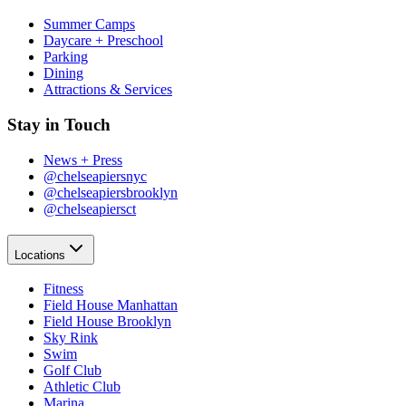
Summer Camps​​​​‌ ‍ ​‍​‍‌‍ ‌ ​‍‌‍‍‌‌‍‌ ‌‍‍‌‌‍ ‍​‍​‍​ ‍‍​‍​‍‌ ​ ‌‍​‌‌‍ ‍‌‍‍‌‌ ‌​‌ ‍‌​‍ ‍‌‍‍‌‌‍ ​‍​‍​‍ ​​‍​‍‌‍‍​‌ ​‍‌‍‌‌‌‍‌‍​‍​‍​ ‍‍​‍​‍‌‍‍​‌ ‌​‌ ‌​‌ ​​‌ ​ ​ ‍‍​‍ ​‍ ‌‍​ ‌‍‍​‌‍‌‌‌‍ ​‌ ​ ‌‍‌‌‌‍​‌‌ ​​‌‍‍‌‌‍‌‌‌ ​‍‌ ​ ​‍ ‍‌ ​ ‌‍​‌‌‍ ‍‌‍‍‌‌ ‌​‌ ‍‌​‍ ‍‌ ​ ‌ ‌​‌ ‌‌‌‍‌​‌‍‍‌‌‍ ​‍ ‌‍‍‌‌‍ ‍‌ ‌​‌‍‌‌‌‍ ‍‌ ‌​​‍ ‌‍‌‌‌‍‌​‌‍‍‌‌ ‌​​‍ ‌‍ ‌‌‍ ‌‍‌​‌‍‌‌​ ‌‌ ​​‌ ​‍‌‍‌‌‌ ​ ‌‍‌‌‌‍ ‍‌ ‌​‌‍​‌‌ ‌​‌‍‍‌‌‍ ‌‍ ‍​ ‍ ‌‍‍‌‌‍‌​​ ‌‌‍‌‍‌‍ ‌‍ ‌ ‌​‌‍‌‌‌ ​‍​ ‍ ‌ ‌​‌ ‍‌‌ ​​‌‍‌‌​ ‌‌‍‌‍‌‍ ‌‍ ‌ ‌​‌‍‌‌‌ ​‍​ ‍ ‌ ​​‌‍​‌‌ ‌​‌‍‍​​ ‌‌‍​ ‌‍ ‌‍ ​‌ ‌‌‌‍ ‌‌‍ ‍‌ ​ ​‍‌‌​ ‌‌‌​​‍‌‌ ‌‍‍ ‌‍‌‌‌ ‍‌​‍‌‌​ ​ ‌​‌​​‍‌‌​ ​ ‌​‌​​‍‌‌​ ​‍​ ​‍​ ‌‌​ ​ ​ ‌‌​ ‍‌‌‍​ ​ ​‍‌‍‌​​ ‍​‌‍​‌​ ‍​​ ​ ​ ​ ​‍‌‌​ ​‍​ ​‍​‍‌‌​ ‌‌‌​‌​​‍ ‍‌‍ ​‌‍‍‌‌‍ ‍‌‍‍ ‌ ​ ​‍‌‌​ ‌‌‌​​‍‌‌ ‌‍‍ ‌‍‌‌‌ ‍‌​‍‌‌​ ​ ‌​‌​​‍‌‌​ ​ ‌​‌​​‍‌‌​ ​‍​ ​‍‌‍​ ​ ‌​‌‍​ ‌‍​‌‌‍​ ​ ​​‌‍​‌​ ‌​​ ‌ ​ ‍‌​ ‌‍‌‍‌​​‍‌‌​ ​‍​ ​‍​‍‌‌​ ‌‌‌​‌​​‍ ‍‌‍ ‍‌‍​‌‌‍ ‌‌‍‌‌​ ‌‍​‍‌‍​‌‌ ​ ‌‍‌‌‌‌‌‌‌ ​‍‌‍ ​​ ‌‌‍‍​‌ ‌​‌ ‌​‌ ​​‌ ​ ​‍‌‌​ ​ ‌​​‌​‍‌‌​ ​‍‌​‌‍​‍‌‌​ ​‍‌​‌‍‌‍​ ‌‍‍​‌‍‌‌‌‍ ​‌ ​ ‌‍‌‌‌‍​‌‌ ​​‌‍‍‌‌‍‌‌‌ ​‍‌ ​ ​‍ ‍‌ ​ ‌‍​‌‌‍ ‍‌‍‍‌‌ ‌​‌ ‍‌​‍ ‍‌ ​ ‌ ‌​‌ ‌‌‌‍‌​‌‍‍‌‌‍ ​‍‌‍‌‍‍‌‌‍‌​​ ‌‌‍‌‍‌‍ ‌‍ ‌ ‌​‌‍‌‌‌ ​‍​‍‌‍‌ ‌​‌ ‍‌‌ ​​‌‍‌‌​ ‌‌‍‌‍‌‍ ‌‍ ‌ ‌​‌‍‌‌‌ ​‍​‍‌‍‌ ​​‌‍​‌‌ ‌​‌‍‍​​ ‌‌‍​ ‌‍ ‌‍ ​‌ ‌‌‌‍ ‌‌‍ ‍‌ ​ ​‍‌‌​ ‌‌‌​​‍‌‌ ‌‍‍ ‌‍‌‌‌ ‍‌​‍‌‌​ ​ ‌​‌​​‍‌‌​ ​ ‌​‌​​‍‌‌​ ​‍​ ​‍​ ‌‌​ ​ ​ ‌‌​ ‍‌‌‍​ ​ ​‍‌‍‌​​ ‍​‌‍​‌​ ‍​​ ​ ​ ​ ​‍‌‌​ ​‍​ ​‍​‍‌‌​ ‌‌‌​‌​​‍ ‍‌‍ ​‌‍‍‌‌‍ ‍‌‍‍ ‌ ​ ​‍‌‌​ ‌‌‌​​‍‌‌ ‌‍‍ ‌‍‌‌‌ ‍‌​‍‌‌​ ​ ‌​‌​​‍‌‌​ ​ ‌​‌​​‍‌‌​ ​‍​ ​‍‌‍​ ​ ‌​‌‍​ ‌‍​‌‌‍​ ​ ​​‌‍​‌​ ‌​​ ‌ ​ ‍‌​ ‌‍‌‍‌​​‍‌‌​ ​‍​ ​‍​‍‌‌​ ‌‌‌​‌​​‍ ‍‌‍ ‍‌‍​‌‌‍ ‌‌‍‌‌​‍‌‍‌ ​​‌‍‌‌‌ ​‍‌ ​ ‌ ​​‌‍‌‌‌‍​ ‌ ‌​‌‍‍‌‌ ‌‍‌‍‌‌​ ‌‌ ​​‌ ‌‌‌‍​‍‌‍ ​‌‍‍‌‌ ​ ‌‍‍​‌‍‌‌‌‍‌​​‍​‍‌ ‌
Daycare + Preschool​​​​‌ ‍ ​‍​‍‌‍ ‌ ​‍‌‍‍‌‌‍‌ ‌‍‍‌‌‍ ‍​‍​‍​ ‍‍​‍​‍‌ ​ ‌‍​‌‌‍ ‍‌‍‍‌‌ ‌​‌ ‍‌​‍ ‍‌‍‍‌‌‍ ​‍​‍​‍ ​​‍​‍‌‍‍​‌ ​‍‌‍‌‌‌‍‌‍​‍​‍​ ‍‍​‍​‍‌‍‍​‌ ‌​‌ ‌​‌ ​​‌ ​ ​ ‍‍​‍ ​‍ ‌‍​ ‌‍‍​‌‍‌‌‌‍ ​‌ ​ ‌‍‌‌‌‍​‌‌ ​​‌‍‍‌‌‍‌‌‌ ​‍‌ ​ ​‍ ‍‌ ​ ‌‍​‌‌‍ ‍‌‍‍‌‌ ‌​‌ ‍‌​‍ ‍‌ ​ ‌ ‌​‌ ‌‌‌‍‌​‌‍‍‌‌‍ ​‍ ‌‍‍‌‌‍ ‍‌ ‌​‌‍‌‌‌‍ ‍‌ ‌​​‍ ‌‍‌‌‌‍‌​‌‍‍‌‌ ‌​​‍ ‌‍ ‌‌‍ ‌‍‌​‌‍‌‌​ ‌‌ ​​‌ ​‍‌‍‌‌‌ ​ ‌‍‌‌‌‍ ‍‌ ‌​‌‍​‌‌ ‌​‌‍‍‌‌‍ ‌‍ ‍​ ‍ ‌‍‍‌‌‍‌​​ ‌‌‍‌‍‌‍ ‌‍ ‌ ‌​‌‍‌‌‌ ​‍​ ‍ ‌ ‌​‌ ‍‌‌ ​​‌‍‌‌​ ‌‌‍‌‍‌‍ ‌‍ ‌ ‌​‌‍‌‌‌ ​‍​ ‍ ‌ ​​‌‍​‌‌ ‌​‌‍‍​​ ‌‌‍​ ‌‍ ‌‍ ​‌ ‌‌‌‍ ‌‌‍ ‍‌ ​ ​‍‌‌​ ‌‌‌​​‍‌‌ ‌‍‍ ‌‍‌‌‌ ‍‌​‍‌‌​ ​ ‌​‌​​‍‌‌​ ​ ‌​‌​​‍‌‌​ ​‍​ ​‍​ ‌‌​ ​ ​ ‌‌​ ‍‌‌‍​ ​ ​‍‌‍‌​​ ‍​‌‍​‌​ ‍​​ ​ ​ ​ ​‍‌‌​ ​‍​ ​‍​‍‌‌​ ‌‌‌​‌​​‍ ‍‌‍ ​‌‍‍‌‌‍ ‍‌‍‍ ‌ ​ ​‍‌‌​ ‌‌‌​​‍‌‌ ‌‍‍ ‌‍‌‌‌ ‍‌​‍‌‌​ ​ ‌​‌​​‍‌‌​ ​ ‌​‌​​‍‌‌​ ​‍​ ​‍​ ​ ​ ​‌​ ‍​​ ​ ​ ​ ​ ​‍​ ​ ‌‍​‌​ ‌‍​ ‌‍​ ‌‍‌‍​‌​‍‌‌​ ​‍​ ​‍​‍‌‌​ ‌‌‌​‌​​‍ ‍‌‍ ‍‌‍​‌‌‍ ‌‌‍‌‌​ ‌‍​‍‌‍​‌‌ ​ ‌‍‌‌‌‌‌‌‌ ​‍‌‍ ​​ ‌‌‍‍​‌ ‌​‌ ‌​‌ ​​‌ ​ ​‍‌‌​ ​ ‌​​‌​‍‌‌​ ​‍‌​‌‍​‍‌‌​ ​‍‌​‌‍‌‍​ ‌‍‍​‌‍‌‌‌‍ ​‌ ​ ‌‍‌‌‌‍​‌‌ ​​‌‍‍‌‌‍‌‌‌ ​‍‌ ​ ​‍ ‍‌ ​ ‌‍​‌‌‍ ‍‌‍‍‌‌ ‌​‌ ‍‌​‍ ‍‌ ​ ‌ ‌​‌ ‌‌‌‍‌​‌‍‍‌‌‍ ​‍‌‍‌‍‍‌‌‍‌​​ ‌‌‍‌‍‌‍ ‌‍ ‌ ‌​‌‍‌‌‌ ​‍​‍‌‍‌ ‌​‌ ‍‌‌ ​​‌‍‌‌​ ‌‌‍‌‍‌‍ ‌‍ ‌ ‌​‌‍‌‌‌ ​‍​‍‌‍‌ ​​‌‍​‌‌ ‌​‌‍‍​​ ‌‌‍​ ‌‍ ‌‍ ​‌ ‌‌‌‍ ‌‌‍ ‍‌ ​ ​‍‌‌​ ‌‌‌​​‍‌‌ ‌‍‍ ‌‍‌‌‌ ‍‌​‍‌‌​ ​ ‌​‌​​‍‌‌​ ​ ‌​‌​​‍‌‌​ ​‍​ ​‍​ ‌‌​ ​ ​ ‌‌​ ‍‌‌‍​ ​ ​‍‌‍‌​​ ‍​‌‍​‌​ ‍​​ ​ ​ ​ ​‍‌‌​ ​‍​ ​‍​‍‌‌​ ‌‌‌​‌​​‍ ‍‌‍ ​‌‍‍‌‌‍ ‍‌‍‍ ‌ ​ ​‍‌‌​ ‌‌‌​​‍‌‌ ‌‍‍ ‌‍‌‌‌ ‍‌​‍‌‌​ ​ ‌​‌​​‍‌‌​ ​ ‌​‌​​‍‌‌​ ​‍​ ​‍​ ​ ​ ​‌​ ‍​​ ​ ​ ​ ​ ​‍​ ​ ‌‍​‌​ ‌‍​ ‌‍​ ‌‍‌‍​‌​‍‌‌​ ​‍​ ​‍​‍‌‌​ ‌‌‌​‌​​‍ ‍‌‍ ‍‌‍​‌‌‍ ‌‌‍‌‌​‍‌‍‌ ​​‌‍‌‌‌ ​‍‌ ​ ‌ ​​‌‍‌‌‌‍​ ‌ ‌​‌‍‍‌‌ ‌‍‌‍‌‌​ ‌‌ ​​‌ ‌‌‌‍​‍‌‍ ​‌‍‍‌‌ ​ ‌‍‍​‌‍‌‌‌‍‌​​‍​‍‌ ‌
Parking​​​​‌ ‍ ​‍​‍‌‍ ‌ ​‍‌‍‍‌‌‍‌ ‌‍‍‌‌‍ ‍​‍​‍​ ‍‍​‍​‍‌ ​ ‌‍​‌‌‍ ‍‌‍‍‌‌ ‌​‌ ‍‌​‍ ‍‌‍‍‌‌‍ ​‍​‍​‍ ​​‍​‍‌‍‍​‌ ​‍‌‍‌‌‌‍‌‍​‍​‍​ ‍‍​‍​‍‌‍‍​‌ ‌​‌ ‌​‌ ​​‌ ​ ​ ‍‍​‍ ​‍ ‌‍​ ‌‍‍​‌‍‌‌‌‍ ​‌ ​ ‌‍‌‌‌‍​‌‌ ​​‌‍‍‌‌‍‌‌‌ ​‍‌ ​ ​‍ ‍‌ ​ ‌‍​‌‌‍ ‍‌‍‍‌‌ ‌​‌ ‍‌​‍ ‍‌ ​ ‌ ‌​‌ ‌‌‌‍‌​‌‍‍‌‌‍ ​‍ ‌‍‍‌‌‍ ‍‌ ‌​‌‍‌‌‌‍ ‍‌ ‌​​‍ ‌‍‌‌‌‍‌​‌‍‍‌‌ ‌​​‍ ‌‍ ‌‌‍ ‌‍‌​‌‍‌‌​ ‌‌ ​​‌ ​‍‌‍‌‌‌ ​ ‌‍‌‌‌‍ ‍‌ ‌​‌‍​‌‌ ‌​‌‍‍‌‌‍ ‌‍ ‍​ ‍ ‌‍‍‌‌‍‌​​ ‌‌‍‌‍‌‍ ‌‍ ‌ ‌​‌‍‌‌‌ ​‍​ ‍ ‌ ‌​‌ ‍‌‌ ​​‌‍‌‌​ ‌‌‍‌‍‌‍ ‌‍ ‌ ‌​‌‍‌‌‌ ​‍​ ‍ ‌ ​​‌‍​‌‌ ‌​‌‍‍​​ ‌‌‍​ ‌‍ ‌‍ ​‌ ‌‌‌‍ ‌‌‍ ‍‌ ​ ​‍‌‌​ ‌‌‌​​‍‌‌ ‌‍‍ ‌‍‌‌‌ ‍‌​‍‌‌​ ​ ‌​‌​​‍‌‌​ ​ ‌​‌​​‍‌‌​ ​‍​ ​‍​ ‌‌​ ​ ​ ‌‌​ ‍‌‌‍​ ​ ​‍‌‍‌​​ ‍​‌‍​‌​ ‍​​ ​ ​ ​ ​‍‌‌​ ​‍​ ​‍​‍‌‌​ ‌‌‌​‌​​‍ ‍‌‍ ​‌‍‍‌‌‍ ‍‌‍‍ ‌ ​ ​‍‌‌​ ‌‌‌​​‍‌‌ ‌‍‍ ‌‍‌‌‌ ‍‌​‍‌‌​ ​ ‌​‌​​‍‌‌​ ​ ‌​‌​​‍‌‌​ ​‍​ ​‍‌‍​‍​ ​​‌‍‌‍​ ‌‍‌‍‌‍​ ​‌‌‍‌‌‌‍‌‍​ ‌ ​ ​‌‌‍‌‍‌‍‌​​‍‌‌​ ​‍​ ​‍​‍‌‌​ ‌‌‌​‌​​‍ ‍‌‍ ‍‌‍​‌‌‍ ‌‌‍‌‌​ ‌‍​‍‌‍​‌‌ ​ ‌‍‌‌‌‌‌‌‌ ​‍‌‍ ​​ ‌‌‍‍​‌ ‌​‌ ‌​‌ ​​‌ ​ ​‍‌‌​ ​ ‌​​‌​‍‌‌​ ​‍‌​‌‍​‍‌‌​ ​‍‌​‌‍‌‍​ ‌‍‍​‌‍‌‌‌‍ ​‌ ​ ‌‍‌‌‌‍​‌‌ ​​‌‍‍‌‌‍‌‌‌ ​‍‌ ​ ​‍ ‍‌ ​ ‌‍​‌‌‍ ‍‌‍‍‌‌ ‌​‌ ‍‌​‍ ‍‌ ​ ‌ ‌​‌ ‌‌‌‍‌​‌‍‍‌‌‍ ​‍‌‍‌‍‍‌‌‍‌​​ ‌‌‍‌‍‌‍ ‌‍ ‌ ‌​‌‍‌‌‌ ​‍​‍‌‍‌ ‌​‌ ‍‌‌ ​​‌‍‌‌​ ‌‌‍‌‍‌‍ ‌‍ ‌ ‌​‌‍‌‌‌ ​‍​‍‌‍‌ ​​‌‍​‌‌ ‌​‌‍‍​​ ‌‌‍​ ‌‍ ‌‍ ​‌ ‌‌‌‍ ‌‌‍ ‍‌ ​ ​‍‌‌​ ‌‌‌​​‍‌‌ ‌‍‍ ‌‍‌‌‌ ‍‌​‍‌‌​ ​ ‌​‌​​‍‌‌​ ​ ‌​‌​​‍‌‌​ ​‍​ ​‍​ ‌‌​ ​ ​ ‌‌​ ‍‌‌‍​ ​ ​‍‌‍‌​​ ‍​‌‍​‌​ ‍​​ ​ ​ ​ ​‍‌‌​ ​‍​ ​‍​‍‌‌​ ‌‌‌​‌​​‍ ‍‌‍ ​‌‍‍‌‌‍ ‍‌‍‍ ‌ ​ ​‍‌‌​ ‌‌‌​​‍‌‌ ‌‍‍ ‌‍‌‌‌ ‍‌​‍‌‌​ ​ ‌​‌​​‍‌‌​ ​ ‌​‌​​‍‌‌​ ​‍​ ​‍‌‍​‍​ ​​‌‍‌‍​ ‌‍‌‍‌‍​ ​‌‌‍‌‌‌‍‌‍​ ‌ ​ ​‌‌‍‌‍‌‍‌​​‍‌‌​ ​‍​ ​‍​‍‌‌​ ‌‌‌​‌​​‍ ‍‌‍ ‍‌‍​‌‌‍ ‌‌‍‌‌​‍‌‍‌ ​​‌‍‌‌‌ ​‍‌ ​ ‌ ​​‌‍‌‌‌‍​ ‌ ‌​‌‍‍‌‌ ‌‍‌‍‌‌​ ‌‌ ​​‌ ‌‌‌‍​‍‌‍ ​‌‍‍‌‌ ​ ‌‍‍​‌‍‌‌‌‍‌​​‍​‍‌ ‌
Dining​​​​‌ ‍ ​‍​‍‌‍ ‌ ​‍‌‍‍‌‌‍‌ ‌‍‍‌‌‍ ‍​‍​‍​ ‍‍​‍​‍‌ ​ ‌‍​‌‌‍ ‍‌‍‍‌‌ ‌​‌ ‍‌​‍ ‍‌‍‍‌‌‍ ​‍​‍​‍ ​​‍​‍‌‍‍​‌ ​‍‌‍‌‌‌‍‌‍​‍​‍​ ‍‍​‍​‍‌‍‍​‌ ‌​‌ ‌​‌ ​​‌ ​ ​ ‍‍​‍ ​‍ ‌‍​ ‌‍‍​‌‍‌‌‌‍ ​‌ ​ ‌‍‌‌‌‍​‌‌ ​​‌‍‍‌‌‍‌‌‌ ​‍‌ ​ ​‍ ‍‌ ​ ‌‍​‌‌‍ ‍‌‍‍‌‌ ‌​‌ ‍‌​‍ ‍‌ ​ ‌ ‌​‌ ‌‌‌‍‌​‌‍‍‌‌‍ ​‍ ‌‍‍‌‌‍ ‍‌ ‌​‌‍‌‌‌‍ ‍‌ ‌​​‍ ‌‍‌‌‌‍‌​‌‍‍‌‌ ‌​​‍ ‌‍ ‌‌‍ ‌‍‌​‌‍‌‌​ ‌‌ ​​‌ ​‍‌‍‌‌‌ ​ ‌‍‌‌‌‍ ‍‌ ‌​‌‍​‌‌ ‌​‌‍‍‌‌‍ ‌‍ ‍​ ‍ ‌‍‍‌‌‍‌​​ ‌‌‍‌‍‌‍ ‌‍ ‌ ‌​‌‍‌‌‌ ​‍​ ‍ ‌ ‌​‌ ‍‌‌ ​​‌‍‌‌​ ‌‌‍‌‍‌‍ ‌‍ ‌ ‌​‌‍‌‌‌ ​‍​ ‍ ‌ ​​‌‍​‌‌ ‌​‌‍‍​​ ‌‌‍​ ‌‍ ‌‍ ​‌ ‌‌‌‍ ‌‌‍ ‍‌ ​ ​‍‌‌​ ‌‌‌​​‍‌‌ ‌‍‍ ‌‍‌‌‌ ‍‌​‍‌‌​ ​ ‌​‌​​‍‌‌​ ​ ‌​‌​​‍‌‌​ ​‍​ ​‍​ ‌‌​ ​ ​ ‌‌​ ‍‌‌‍​ ​ ​‍‌‍‌​​ ‍​‌‍​‌​ ‍​​ ​ ​ ​ ​‍‌‌​ ​‍​ ​‍​‍‌‌​ ‌‌‌​‌​​‍ ‍‌‍ ​‌‍‍‌‌‍ ‍‌‍‍ ‌ ​ ​‍‌‌​ ‌‌‌​​‍‌‌ ‌‍‍ ‌‍‌‌‌ ‍‌​‍‌‌​ ​ ‌​‌​​‍‌‌​ ​ ‌​‌​​‍‌‌​ ​‍​ ​‍​ ‍​‌‍‌‍‌‍‌​​ ‌‍​ ‍‌‌‍​‍‌‍‌‌​ ‌ ‌‍‌‍​ ‌​​ ‌​​ ​‍​‍‌‌​ ​‍​ ​‍​‍‌‌​ ‌‌‌​‌​​‍ ‍‌‍ ‍‌‍​‌‌‍ ‌‌‍‌‌​ ‌‍​‍‌‍​‌‌ ​ ‌‍‌‌‌‌‌‌‌ ​‍‌‍ ​​ ‌‌‍‍​‌ ‌​‌ ‌​‌ ​​‌ ​ ​‍‌‌​ ​ ‌​​‌​‍‌‌​ ​‍‌​‌‍​‍‌‌​ ​‍‌​‌‍‌‍​ ‌‍‍​‌‍‌‌‌‍ ​‌ ​ ‌‍‌‌‌‍​‌‌ ​​‌‍‍‌‌‍‌‌‌ ​‍‌ ​ ​‍ ‍‌ ​ ‌‍​‌‌‍ ‍‌‍‍‌‌ ‌​‌ ‍‌​‍ ‍‌ ​ ‌ ‌​‌ ‌‌‌‍‌​‌‍‍‌‌‍ ​‍‌‍‌‍‍‌‌‍‌​​ ‌‌‍‌‍‌‍ ‌‍ ‌ ‌​‌‍‌‌‌ ​‍​‍‌‍‌ ‌​‌ ‍‌‌ ​​‌‍‌‌​ ‌‌‍‌‍‌‍ ‌‍ ‌ ‌​‌‍‌‌‌ ​‍​‍‌‍‌ ​​‌‍​‌‌ ‌​‌‍‍​​ ‌‌‍​ ‌‍ ‌‍ ​‌ ‌‌‌‍ ‌‌‍ ‍‌ ​ ​‍‌‌​ ‌‌‌​​‍‌‌ ‌‍‍ ‌‍‌‌‌ ‍‌​‍‌‌​ ​ ‌​‌​​‍‌‌​ ​ ‌​‌​​‍‌‌​ ​‍​ ​‍​ ‌‌​ ​ ​ ‌‌​ ‍‌‌‍​ ​ ​‍‌‍‌​​ ‍​‌‍​‌​ ‍​​ ​ ​ ​ ​‍‌‌​ ​‍​ ​‍​‍‌‌​ ‌‌‌​‌​​‍ ‍‌‍ ​‌‍‍‌‌‍ ‍‌‍‍ ‌ ​ ​‍‌‌​ ‌‌‌​​‍‌‌ ‌‍‍ ‌‍‌‌‌ ‍‌​‍‌‌​ ​ ‌​‌​​‍‌‌​ ​ ‌​‌​​‍‌‌​ ​‍​ ​‍​ ‍​‌‍‌‍‌‍‌​​ ‌‍​ ‍‌‌‍​‍‌‍‌‌​ ‌ ‌‍‌‍​ ‌​​ ‌​​ ​‍​‍‌‌​ ​‍​ ​‍​‍‌‌​ ‌‌‌​‌​​‍ ‍‌‍ ‍‌‍​‌‌‍ ‌‌‍‌‌​‍‌‍‌ ​​‌‍‌‌‌ ​‍‌ ​ ‌ ​​‌‍‌‌‌‍​ ‌ ‌​‌‍‍‌‌ ‌‍‌‍‌‌​ ‌‌ ​​‌ ‌‌‌‍​‍‌‍ ​‌‍‍‌‌ ​ ‌‍‍​‌‍‌‌‌‍‌​​‍​‍‌ ‌
Attractions & Services​​​​‌ ‍ ​‍​‍‌‍ ‌ ​‍‌‍‍‌‌‍‌ ‌‍‍‌‌‍ ‍​‍​‍​ ‍‍​‍​‍‌ ​ ‌‍​‌‌‍ ‍‌‍‍‌‌ ‌​‌ ‍‌​‍ ‍‌‍‍‌‌‍ ​‍​‍​‍ ​​‍​‍‌‍‍​‌ ​‍‌‍‌‌‌‍‌‍​‍​‍​ ‍‍​‍​‍‌‍‍​‌ ‌​‌ ‌​‌ ​​‌ ​ ​ ‍‍​‍ ​‍ ‌‍​ ‌‍‍​‌‍‌‌‌‍ ​‌ ​ ‌‍‌‌‌‍​‌‌ ​​‌‍‍‌‌‍‌‌‌ ​‍‌ ​ ​‍ ‍‌ ​ ‌‍​‌‌‍ ‍‌‍‍‌‌ ‌​‌ ‍‌​‍ ‍‌ ​ ‌ ‌​‌ ‌‌‌‍‌​‌‍‍‌‌‍ ​‍ ‌‍‍‌‌‍ ‍‌ ‌​‌‍‌‌‌‍ ‍‌ ‌​​‍ ‌‍‌‌‌‍‌​‌‍‍‌‌ ‌​​‍ ‌‍ ‌‌‍ ‌‍‌​‌‍‌‌​ ‌‌ ​​‌ ​‍‌‍‌‌‌ ​ ‌‍‌‌‌‍ ‍‌ ‌​‌‍​‌‌ ‌​‌‍‍‌‌‍ ‌‍ ‍​ ‍ ‌‍‍‌‌‍‌​​ ‌‌‍‌‍‌‍ ‌‍ ‌ ‌​‌‍‌‌‌ ​‍​ ‍ ‌ ‌​‌ ‍‌‌ ​​‌‍‌‌​ ‌‌‍‌‍‌‍ ‌‍ ‌ ‌​‌‍‌‌‌ ​‍​ ‍ ‌ ​​‌‍​‌‌ ‌​‌‍‍​​ ‌‌‍​ ‌‍ ‌‍ ​‌ ‌‌‌‍ ‌‌‍ ‍‌ ​ ​‍‌‌​ ‌‌‌​​‍‌‌ ‌‍‍ ‌‍‌‌‌ ‍‌​‍‌‌​ ​ ‌​‌​​‍‌‌​ ​ ‌​‌​​‍‌‌​ ​‍​ ​‍​ ‌‌​ ​ ​ ‌‌​ ‍‌‌‍​ ​ ​‍‌‍‌​​ ‍​‌‍​‌​ ‍​​ ​ ​ ​ ​‍‌‌​ ​‍​ ​‍​‍‌‌​ ‌‌‌​‌​​‍ ‍‌‍ ​‌‍‍‌‌‍ ‍‌‍‍ ‌ ​ ​‍‌‌​ ‌‌‌​​‍‌‌ ‌‍‍ ‌‍‌‌‌ ‍‌​‍‌‌​ ​ ‌​‌​​‍‌‌​ ​ ‌​‌​​‍‌‌​ ​‍​ ​‍​ ​​​ ​ ​ ‍‌​ ‍‌​ ​‍​ ‌​‌‍​‍​ ‌ ​ ​‍​ ‌ ‌‍​‍‌‍‌​​‍‌‌​ ​‍​ ​‍​‍‌‌​ ‌‌‌​‌​​‍ ‍‌‍ ‍‌‍​‌‌‍ ‌‌‍‌‌​ ‌‍​‍‌‍​‌‌ ​ ‌‍‌‌‌‌‌‌‌ ​‍‌‍ ​​ ‌‌‍‍​‌ ‌​‌ ‌​‌ ​​‌ ​ ​‍‌‌​ ​ ‌​​‌​‍‌‌​ ​‍‌​‌‍​‍‌‌​ ​‍‌​‌‍‌‍​ ‌‍‍​‌‍‌‌‌‍ ​‌ ​ ‌‍‌‌‌‍​‌‌ ​​‌‍‍‌‌‍‌‌‌ ​‍‌ ​ ​‍ ‍‌ ​ ‌‍​‌‌‍ ‍‌‍‍‌‌ ‌​‌ ‍‌​‍ ‍‌ ​ ‌ ‌​‌ ‌‌‌‍‌​‌‍‍‌‌‍ ​‍‌‍‌‍‍‌‌‍‌​​ ‌‌‍‌‍‌‍ ‌‍ ‌ ‌​‌‍‌‌‌ ​‍​‍‌‍‌ ‌​‌ ‍‌‌ ​​‌‍‌‌​ ‌‌‍‌‍‌‍ ‌‍ ‌ ‌​‌‍‌‌‌ ​‍​‍‌‍‌ ​​‌‍​‌‌ ‌​‌‍‍​​ ‌‌‍​ ‌‍ ‌‍ ​‌ ‌‌‌‍ ‌‌‍ ‍‌ ​ ​‍‌‌​ ‌‌‌​​‍‌‌ ‌‍‍ ‌‍‌‌‌ ‍‌​‍‌‌​ ​ ‌​‌​​‍‌‌​ ​ ‌​‌​​‍‌‌​ ​‍​ ​‍​ ‌‌​ ​ ​ ‌‌​ ‍‌‌‍​ ​ ​‍‌‍‌​​ ‍​‌‍​‌​ ‍​​ ​ ​ ​ ​‍‌‌​ ​‍​ ​‍​‍‌‌​ ‌‌‌​‌​​‍ ‍‌‍ ​‌‍‍‌‌‍ ‍‌‍‍ ‌ ​ ​‍‌‌​ ‌‌‌​​‍‌‌ ‌‍‍ ‌‍‌‌‌ ‍‌​‍‌‌​ ​ ‌​‌​​‍‌‌​ ​ ‌​‌​​‍‌‌​ ​‍​ ​‍​ ​​​ ​ ​ ‍‌​ ‍‌​ ​‍​ ‌​‌‍​‍​ ‌ ​ ​‍​ ‌ ‌‍​‍‌‍‌​​‍‌‌​ ​‍​ ​‍​‍‌‌​ ‌‌‌​‌​​‍ ‍‌‍ ‍‌‍​‌‌‍ ‌‌‍‌‌​‍‌‍‌ ​​‌‍‌‌‌ ​‍‌ ​ ‌ ​​‌‍‌‌‌‍​ ‌ ‌​‌‍‍‌‌ ‌‍‌‍‌‌​ ‌‌ ​​‌ ‌‌‌‍​‍‌‍ ​‌‍‍‌‌ ​ ‌‍‍​‌‍‌‌‌‍‌​​‍​‍‌ ‌
Stay in Touch​​​​‌ ‍ ​‍​‍‌‍ ‌ ​‍‌‍‍‌‌‍‌ ‌‍‍‌‌‍ ‍​‍​‍​ ‍‍​‍​‍‌ ​ ‌‍​‌‌‍ ‍‌‍‍‌‌ ‌​‌ ‍‌​‍ ‍‌‍‍‌‌‍ ​‍​‍​‍ ​​‍​‍‌‍‍​‌ ​‍‌‍‌‌‌‍‌‍​‍​‍​ ‍‍​‍​‍‌‍‍​‌ ‌​‌ ‌​‌ ​​‌ ​ ​ ‍‍​‍ ​‍ ‌‍​ ‌‍‍​‌‍‌‌‌‍ ​‌ ​ ‌‍‌‌‌‍​‌‌ ​​‌‍‍‌‌‍‌‌‌ ​‍‌ ​ ​‍ ‍‌ ​ ‌‍​‌‌‍ ‍‌‍‍‌‌ ‌​‌ ‍‌​‍ ‍‌ ​ ‌ ‌​‌ ‌‌‌‍‌​‌‍‍‌‌‍ ​‍ ‌‍‍‌‌‍ ‍‌ ‌​‌‍‌‌‌‍ ‍‌ ‌​​‍ ‌‍‌‌‌‍‌​‌‍‍‌‌ ‌​​‍ ‌‍ ‌‌‍ ‌‍‌​‌‍‌‌​ ‌‌ ​​‌ ​‍‌‍‌‌‌ ​ ‌‍‌‌‌‍ ‍‌ ‌​‌‍​‌‌ ‌​‌‍‍‌‌‍ ‌‍ ‍​ ‍ ‌‍‍‌‌‍‌​​ ‌‌‍‌‍‌‍ ‌‍ ‌ ‌​‌‍‌‌‌ ​‍​ ‍ ‌ ‌​‌ ‍‌‌ ​​‌‍‌‌​ ‌‌‍‌‍‌‍ ‌‍ ‌ ‌​‌‍‌‌‌ ​‍​ ‍ ‌ ​​‌‍​‌‌ ‌​‌‍‍​​ ‌‌‍​ ‌‍ ‌‍ ​‌ ‌‌‌‍ ‌‌‍ ‍‌ ​ ​‍‌‌​ ‌‌‌​​‍‌‌ ‌‍‍ ‌‍‌‌‌ ‍‌​‍‌‌​ ​ ‌​‌​​‍‌‌​ ​ ‌​‌​​‍‌‌​ ​‍​ ​‍​ ‍​‌‍​‍‌‍‌​​ ​‌‌‍​‍‌‍‌‌‌‍‌‌‌‍‌​‌‍​‌​ ​‍‌‍‌‌‌‍​‌​‍‌‌​ ​‍​ ​‍​‍‌‌​ ‌‌‌​‌​​‍ ‍‌ ‌​‌‍‍‌‌ ‌​‌‍ ​‌‍‌‌​ ‌‍​‍‌‍​‌‌ ​ ‌‍‌‌‌‌‌‌‌ ​‍‌‍ ​​ ‌‌‍‍​‌ ‌​‌ ‌​‌ ​​‌ ​ ​‍‌‌​ ​ ‌​​‌​‍‌‌​ ​‍‌​‌‍​‍‌‌​ ​‍‌​‌‍‌‍​ ‌‍‍​‌‍‌‌‌‍ ​‌ ​ ‌‍‌‌‌‍​‌‌ ​​‌‍‍‌‌‍‌‌‌ ​‍‌ ​ ​‍ ‍‌ ​ ‌‍​‌‌‍ ‍‌‍‍‌‌ ‌​‌ ‍‌​‍ ‍‌ ​ ‌ ‌​‌ ‌‌‌‍‌​‌‍‍‌‌‍ ​‍‌‍‌‍‍‌‌‍‌​​ ‌‌‍‌‍‌‍ ‌‍ ‌ ‌​‌‍‌‌‌ ​‍​‍‌‍‌ ‌​‌ ‍‌‌ ​​‌‍‌‌​ ‌‌‍‌‍‌‍ ‌‍ ‌ ‌​‌‍‌‌‌ ​‍​‍‌‍‌ ​​‌‍​‌‌ ‌​‌‍‍​​ ‌‌‍​ ‌‍ ‌‍ ​‌ ‌‌‌‍ ‌‌‍ ‍‌ ​ ​‍‌‌​ ‌‌‌​​‍‌‌ ‌‍‍ ‌‍‌‌‌ ‍‌​‍‌‌​ ​ ‌​‌​​‍‌‌​ ​ ‌​‌​​‍‌‌​ ​‍​ ​‍​ ‍​‌‍​‍‌‍‌​​ ​‌‌‍​‍‌‍‌‌‌‍‌‌‌‍‌​‌‍​‌​ ​‍‌‍‌‌‌‍​‌​‍‌‌​ ​‍​ ​‍​‍‌‌​ ‌‌‌​‌​​‍ ‍‌ ‌​‌‍‍‌‌ ‌​‌‍ ​‌‍‌‌​‍‌‍‌ ​​‌‍‌‌‌ ​‍‌ ​ ‌ ​​‌‍‌‌‌‍​ ‌ ‌​‌‍‍‌‌ ‌‍‌‍‌‌​ ‌‌ ​​‌ ‌‌‌‍​‍‌‍ ​‌‍‍‌‌ ​ ‌‍‍​‌‍‌‌‌‍‌​​‍​‍‌ ‌
News + Press​​​​‌ ‍ ​‍​‍‌‍ ‌ ​‍‌‍‍‌‌‍‌ ‌‍‍‌‌‍ ‍​‍​‍​ ‍‍​‍​‍‌ ​ ‌‍​‌‌‍ ‍‌‍‍‌‌ ‌​‌ ‍‌​‍ ‍‌‍‍‌‌‍ ​‍​‍​‍ ​​‍​‍‌‍‍​‌ ​‍‌‍‌‌‌‍‌‍​‍​‍​ ‍‍​‍​‍‌‍‍​‌ ‌​‌ ‌​‌ ​​‌ ​ ​ ‍‍​‍ ​‍ ‌‍​ ‌‍‍​‌‍‌‌‌‍ ​‌ ​ ‌‍‌‌‌‍​‌‌ ​​‌‍‍‌‌‍‌‌‌ ​‍‌ ​ ​‍ ‍‌ ​ ‌‍​‌‌‍ ‍‌‍‍‌‌ ‌​‌ ‍‌​‍ ‍‌ ​ ‌ ‌​‌ ‌‌‌‍‌​‌‍‍‌‌‍ ​‍ ‌‍‍‌‌‍ ‍‌ ‌​‌‍‌‌‌‍ ‍‌ ‌​​‍ ‌‍‌‌‌‍‌​‌‍‍‌‌ ‌​​‍ ‌‍ ‌‌‍ ‌‍‌​‌‍‌‌​ ‌‌ ​​‌ ​‍‌‍‌‌‌ ​ ‌‍‌‌‌‍ ‍‌ ‌​‌‍​‌‌ ‌​‌‍‍‌‌‍ ‌‍ ‍​ ‍ ‌‍‍‌‌‍‌​​ ‌‌‍‌‍‌‍ ‌‍ ‌ ‌​‌‍‌‌‌ ​‍​ ‍ ‌ ‌​‌ ‍‌‌ ​​‌‍‌‌​ ‌‌‍‌‍‌‍ ‌‍ ‌ ‌​‌‍‌‌‌ ​‍​ ‍ ‌ ​​‌‍​‌‌ ‌​‌‍‍​​ ‌‌‍​ ‌‍ ‌‍ ​‌ ‌‌‌‍ ‌‌‍ ‍‌ ​ ​‍‌‌​ ‌‌‌​​‍‌‌ ‌‍‍ ‌‍‌‌‌ ‍‌​‍‌‌​ ​ ‌​‌​​‍‌‌​ ​ ‌​‌​​‍‌‌​ ​‍​ ​‍​ ‍​‌‍​‍‌‍‌​​ ​‌‌‍​‍‌‍‌‌‌‍‌‌‌‍‌​‌‍​‌​ ​‍‌‍‌‌‌‍​‌​‍‌‌​ ​‍​ ​‍​‍‌‌​ ‌‌‌​‌​​‍ ‍‌‍ ​‌‍‍‌‌‍ ‍‌‍‍ ‌ ​ ​‍‌‌​ ‌‌‌​​‍‌‌ ‌‍‍ ‌‍‌‌‌ ‍‌​‍‌‌​ ​ ‌​‌​​‍‌‌​ ​ ‌​‌​​‍‌‌​ ​‍​ ​‍‌‍‌‍​ ‌‌​ ​‍​ ‍‌‌‍​‌‌‍‌​​ ‍​‌‍​‍​ ‍‌​ ​‍​ ‌​​ ​ ​‍‌‌​ ​‍​ ​‍​‍‌‌​ ‌‌‌​‌​​‍ ‍‌‍ ‍‌‍​‌‌‍ ‌‌‍‌‌​ ‌‍​‍‌‍​‌‌ ​ ‌‍‌‌‌‌‌‌‌ ​‍‌‍ ​​ ‌‌‍‍​‌ ‌​‌ ‌​‌ ​​‌ ​ ​‍‌‌​ ​ ‌​​‌​‍‌‌​ ​‍‌​‌‍​‍‌‌​ ​‍‌​‌‍‌‍​ ‌‍‍​‌‍‌‌‌‍ ​‌ ​ ‌‍‌‌‌‍​‌‌ ​​‌‍‍‌‌‍‌‌‌ ​‍‌ ​ ​‍ ‍‌ ​ ‌‍​‌‌‍ ‍‌‍‍‌‌ ‌​‌ ‍‌​‍ ‍‌ ​ ‌ ‌​‌ ‌‌‌‍‌​‌‍‍‌‌‍ ​‍‌‍‌‍‍‌‌‍‌​​ ‌‌‍‌‍‌‍ ‌‍ ‌ ‌​‌‍‌‌‌ ​‍​‍‌‍‌ ‌​‌ ‍‌‌ ​​‌‍‌‌​ ‌‌‍‌‍‌‍ ‌‍ ‌ ‌​‌‍‌‌‌ ​‍​‍‌‍‌ ​​‌‍​‌‌ ‌​‌‍‍​​ ‌‌‍​ ‌‍ ‌‍ ​‌ ‌‌‌‍ ‌‌‍ ‍‌ ​ ​‍‌‌​ ‌‌‌​​‍‌‌ ‌‍‍ ‌‍‌‌‌ ‍‌​‍‌‌​ ​ ‌​‌​​‍‌‌​ ​ ‌​‌​​‍‌‌​ ​‍​ ​‍​ ‍​‌‍​‍‌‍‌​​ ​‌‌‍​‍‌‍‌‌‌‍‌‌‌‍‌​‌‍​‌​ ​‍‌‍‌‌‌‍​‌​‍‌‌​ ​‍​ ​‍​‍‌‌​ ‌‌‌​‌​​‍ ‍‌‍ ​‌‍‍‌‌‍ ‍‌‍‍ ‌ ​ ​‍‌‌​ ‌‌‌​​‍‌‌ ‌‍‍ ‌‍‌‌‌ ‍‌​‍‌‌​ ​ ‌​‌​​‍‌‌​ ​ ‌​‌​​‍‌‌​ ​‍​ ​‍‌‍‌‍​ ‌‌​ ​‍​ ‍‌‌‍​‌‌‍‌​​ ‍​‌‍​‍​ ‍‌​ ​‍​ ‌​​ ​ ​‍‌‌​ ​‍​ ​‍​‍‌‌​ ‌‌‌​‌​​‍ ‍‌‍ ‍‌‍​‌‌‍ ‌‌‍‌‌​‍‌‍‌ ​​‌‍‌‌‌ ​‍‌ ​ ‌ ​​‌‍‌‌‌‍​ ‌ ‌​‌‍‍‌‌ ‌‍‌‍‌‌​ ‌‌ ​​‌ ‌‌‌‍​‍‌‍ ​‌‍‍‌‌ ​ ‌‍‍​‌‍‌‌‌‍‌​​‍​‍‌ ‌
@chelseapiersnyc​​​​‌ ‍ ​‍​‍‌‍ ‌ ​‍‌‍‍‌‌‍‌ ‌‍‍‌‌‍ ‍​‍​‍​ ‍‍​‍​‍‌ ​ ‌‍​‌‌‍ ‍‌‍‍‌‌ ‌​‌ ‍‌​‍ ‍‌‍‍‌‌‍ ​‍​‍​‍ ​​‍​‍‌‍‍​‌ ​‍‌‍‌‌‌‍‌‍​‍​‍​ ‍‍​‍​‍‌‍‍​‌ ‌​‌ ‌​‌ ​​‌ ​ ​ ‍‍​‍ ​‍ ‌‍​ ‌‍‍​‌‍‌‌‌‍ ​‌ ​ ‌‍‌‌‌‍​‌‌ ​​‌‍‍‌‌‍‌‌‌ ​‍‌ ​ ​‍ ‍‌ ​ ‌‍​‌‌‍ ‍‌‍‍‌‌ ‌​‌ ‍‌​‍ ‍‌ ​ ‌ ‌​‌ ‌‌‌‍‌​‌‍‍‌‌‍ ​‍ ‌‍‍‌‌‍ ‍‌ ‌​‌‍‌‌‌‍ ‍‌ ‌​​‍ ‌‍‌‌‌‍‌​‌‍‍‌‌ ‌​​‍ ‌‍ ‌‌‍ ‌‍‌​‌‍‌‌​ ‌‌ ​​‌ ​‍‌‍‌‌‌ ​ ‌‍‌‌‌‍ ‍‌ ‌​‌‍​‌‌ ‌​‌‍‍‌‌‍ ‌‍ ‍​ ‍ ‌‍‍‌‌‍‌​​ ‌‌‍‌‍‌‍ ‌‍ ‌ ‌​‌‍‌‌‌ ​‍​ ‍ ‌ ‌​‌ ‍‌‌ ​​‌‍‌‌​ ‌‌‍‌‍‌‍ ‌‍ ‌ ‌​‌‍‌‌‌ ​‍​ ‍ ‌ ​​‌‍​‌‌ ‌​‌‍‍​​ ‌‌‍​ ‌‍ ‌‍ ​‌ ‌‌‌‍ ‌‌‍ ‍‌ ​ ​‍‌‌​ ‌‌‌​​‍‌‌ ‌‍‍ ‌‍‌‌‌ ‍‌​‍‌‌​ ​ ‌​‌​​‍‌‌​ ​ ‌​‌​​‍‌‌​ ​‍​ ​‍​ ‍​‌‍​‍‌‍‌​​ ​‌‌‍​‍‌‍‌‌‌‍‌‌‌‍‌​‌‍​‌​ ​‍‌‍‌‌‌‍​‌​‍‌‌​ ​‍​ ​‍​‍‌‌​ ‌‌‌​‌​​‍ ‍‌‍ ​‌‍‍‌‌‍ ‍‌‍‍ ‌ ​ ​‍‌‌​ ‌‌‌​​‍‌‌ ‌‍‍ ‌‍‌‌‌ ‍‌​‍‌‌​ ​ ‌​‌​​‍‌‌​ ​ ‌​‌​​‍‌‌​ ​‍​ ​‍​ ‌​​ ​ ​ ​​‌‍‌‌‌‍​ ‌‍​‌​ ​​​ ‌​‌‍‌‌‌‍‌‍​ ‌​​ ‍‌​‍‌‌​ ​‍​ ​‍​‍‌‌​ ‌‌‌​‌​​‍ ‍‌‍ ‍‌‍​‌‌‍ ‌‌‍‌‌​ ‌‍​‍‌‍​‌‌ ​ ‌‍‌‌‌‌‌‌‌ ​‍‌‍ ​​ ‌‌‍‍​‌ ‌​‌ ‌​‌ ​​‌ ​ ​‍‌‌​ ​ ‌​​‌​‍‌‌​ ​‍‌​‌‍​‍‌‌​ ​‍‌​‌‍‌‍​ ‌‍‍​‌‍‌‌‌‍ ​‌ ​ ‌‍‌‌‌‍​‌‌ ​​‌‍‍‌‌‍‌‌‌ ​‍‌ ​ ​‍ ‍‌ ​ ‌‍​‌‌‍ ‍‌‍‍‌‌ ‌​‌ ‍‌​‍ ‍‌ ​ ‌ ‌​‌ ‌‌‌‍‌​‌‍‍‌‌‍ ​‍‌‍‌‍‍‌‌‍‌​​ ‌‌‍‌‍‌‍ ‌‍ ‌ ‌​‌‍‌‌‌ ​‍​‍‌‍‌ ‌​‌ ‍‌‌ ​​‌‍‌‌​ ‌‌‍‌‍‌‍ ‌‍ ‌ ‌​‌‍‌‌‌ ​‍​‍‌‍‌ ​​‌‍​‌‌ ‌​‌‍‍​​ ‌‌‍​ ‌‍ ‌‍ ​‌ ‌‌‌‍ ‌‌‍ ‍‌ ​ ​‍‌‌​ ‌‌‌​​‍‌‌ ‌‍‍ ‌‍‌‌‌ ‍‌​‍‌‌​ ​ ‌​‌​​‍‌‌​ ​ ‌​‌​​‍‌‌​ ​‍​ ​‍​ ‍​‌‍​‍‌‍‌​​ ​‌‌‍​‍‌‍‌‌‌‍‌‌‌‍‌​‌‍​‌​ ​‍‌‍‌‌‌‍​‌​‍‌‌​ ​‍​ ​‍​‍‌‌​ ‌‌‌​‌​​‍ ‍‌‍ ​‌‍‍‌‌‍ ‍‌‍‍ ‌ ​ ​‍‌‌​ ‌‌‌​​‍‌‌ ‌‍‍ ‌‍‌‌‌ ‍‌​‍‌‌​ ​ ‌​‌​​‍‌‌​ ​ ‌​‌​​‍‌‌​ ​‍​ ​‍​ ‌​​ ​ ​ ​​‌‍‌‌‌‍​ ‌‍​‌​ ​​​ ‌​‌‍‌‌‌‍‌‍​ ‌​​ ‍‌​‍‌‌​ ​‍​ ​‍​‍‌‌​ ‌‌‌​‌​​‍ ‍‌‍ ‍‌‍​‌‌‍ ‌‌‍‌‌​‍‌‍‌ ​​‌‍‌‌‌ ​‍‌ ​ ‌ ​​‌‍‌‌‌‍​ ‌ ‌​‌‍‍‌‌ ‌‍‌‍‌‌​ ‌‌ ​​‌ ‌‌‌‍​‍‌‍ ​‌‍‍‌‌ ​ ‌‍‍​‌‍‌‌‌‍‌​​‍​‍‌ ‌
@chelseapiersbrooklyn​​​​‌ ‍ ​‍​‍‌‍ ‌ ​‍‌‍‍‌‌‍‌ ‌‍‍‌‌‍ ‍​‍​‍​ ‍‍​‍​‍‌ ​ ‌‍​‌‌‍ ‍‌‍‍‌‌ ‌​‌ ‍‌​‍ ‍‌‍‍‌‌‍ ​‍​‍​‍ ​​‍​‍‌‍‍​‌ ​‍‌‍‌‌‌‍‌‍​‍​‍​ ‍‍​‍​‍‌‍‍​‌ ‌​‌ ‌​‌ ​​‌ ​ ​ ‍‍​‍ ​‍ ‌‍​ ‌‍‍​‌‍‌‌‌‍ ​‌ ​ ‌‍‌‌‌‍​‌‌ ​​‌‍‍‌‌‍‌‌‌ ​‍‌ ​ ​‍ ‍‌ ​ ‌‍​‌‌‍ ‍‌‍‍‌‌ ‌​‌ ‍‌​‍ ‍‌ ​ ‌ ‌​‌ ‌‌‌‍‌​‌‍‍‌‌‍ ​‍ ‌‍‍‌‌‍ ‍‌ ‌​‌‍‌‌‌‍ ‍‌ ‌​​‍ ‌‍‌‌‌‍‌​‌‍‍‌‌ ‌​​‍ ‌‍ ‌‌‍ ‌‍‌​‌‍‌‌​ ‌‌ ​​‌ ​‍‌‍‌‌‌ ​ ‌‍‌‌‌‍ ‍‌ ‌​‌‍​‌‌ ‌​‌‍‍‌‌‍ ‌‍ ‍​ ‍ ‌‍‍‌‌‍‌​​ ‌‌‍‌‍‌‍ ‌‍ ‌ ‌​‌‍‌‌‌ ​‍​ ‍ ‌ ‌​‌ ‍‌‌ ​​‌‍‌‌​ ‌‌‍‌‍‌‍ ‌‍ ‌ ‌​‌‍‌‌‌ ​‍​ ‍ ‌ ​​‌‍​‌‌ ‌​‌‍‍​​ ‌‌‍​ ‌‍ ‌‍ ​‌ ‌‌‌‍ ‌‌‍ ‍‌ ​ ​‍‌‌​ ‌‌‌​​‍‌‌ ‌‍‍ ‌‍‌‌‌ ‍‌​‍‌‌​ ​ ‌​‌​​‍‌‌​ ​ ‌​‌​​‍‌‌​ ​‍​ ​‍​ ‍​‌‍​‍‌‍‌​​ ​‌‌‍​‍‌‍‌‌‌‍‌‌‌‍‌​‌‍​‌​ ​‍‌‍‌‌‌‍​‌​‍‌‌​ ​‍​ ​‍​‍‌‌​ ‌‌‌​‌​​‍ ‍‌‍ ​‌‍‍‌‌‍ ‍‌‍‍ ‌ ​ ​‍‌‌​ ‌‌‌​​‍‌‌ ‌‍‍ ‌‍‌‌‌ ‍‌​‍‌‌​ ​ ‌​‌​​‍‌‌​ ​ ‌​‌​​‍‌‌​ ​‍​ ​‍​ ​ ​ ‌ ​ ‍​​ ​‌‌‍‌​​ ​‍‌‍‌​‌‍​‍‌‍‌‌​ ‌ ​ ​‍​ ​​​ ‌‍​ ‍‌​ ‌‌​ ​ ​ ​‍​ ‌​‌‍‌‍‌‍‌‍‌‍​‌​ ‌‌​ ‌‌‌‍​‍‌‍​ ‌‍‌‌​ ‌‌‌‍‌‌‌‍​ ‌‍​‌​ ‍​​ ​‍​‍‌‌​ ​‍​ ​‍​‍‌‌​ ‌‌‌​‌​​‍ ‍‌‍ ‍‌‍​‌‌‍ ‌‌‍‌‌​ ‌‍​‍‌‍​‌‌ ​ ‌‍‌‌‌‌‌‌‌ ​‍‌‍ ​​ ‌‌‍‍​‌ ‌​‌ ‌​‌ ​​‌ ​ ​‍‌‌​ ​ ‌​​‌​‍‌‌​ ​‍‌​‌‍​‍‌‌​ ​‍‌​‌‍‌‍​ ‌‍‍​‌‍‌‌‌‍ ​‌ ​ ‌‍‌‌‌‍​‌‌ ​​‌‍‍‌‌‍‌‌‌ ​‍‌ ​ ​‍ ‍‌ ​ ‌‍​‌‌‍ ‍‌‍‍‌‌ ‌​‌ ‍‌​‍ ‍‌ ​ ‌ ‌​‌ ‌‌‌‍‌​‌‍‍‌‌‍ ​‍‌‍‌‍‍‌‌‍‌​​ ‌‌‍‌‍‌‍ ‌‍ ‌ ‌​‌‍‌‌‌ ​‍​‍‌‍‌ ‌​‌ ‍‌‌ ​​‌‍‌‌​ ‌‌‍‌‍‌‍ ‌‍ ‌ ‌​‌‍‌‌‌ ​‍​‍‌‍‌ ​​‌‍​‌‌ ‌​‌‍‍​​ ‌‌‍​ ‌‍ ‌‍ ​‌ ‌‌‌‍ ‌‌‍ ‍‌ ​ ​‍‌‌​ ‌‌‌​​‍‌‌ ‌‍‍ ‌‍‌‌‌ ‍‌​‍‌‌​ ​ ‌​‌​​‍‌‌​ ​ ‌​‌​​‍‌‌​ ​‍​ ​‍​ ‍​‌‍​‍‌‍‌​​ ​‌‌‍​‍‌‍‌‌‌‍‌‌‌‍‌​‌‍​‌​ ​‍‌‍‌‌‌‍​‌​‍‌‌​ ​‍​ ​‍​‍‌‌​ ‌‌‌​‌​​‍ ‍‌‍ ​‌‍‍‌‌‍ ‍‌‍‍ ‌ ​ ​‍‌‌​ ‌‌‌​​‍‌‌ ‌‍‍ ‌‍‌‌‌ ‍‌​‍‌‌​ ​ ‌​‌​​‍‌‌​ ​ ‌​‌​​‍‌‌​ ​‍​ ​‍​ ​ ​ ‌ ​ ‍​​ ​‌‌‍‌​​ ​‍‌‍‌​‌‍​‍‌‍‌‌​ ‌ ​ ​‍​ ​​​ ‌‍​ ‍‌​ ‌‌​ ​ ​ ​‍​ ‌​‌‍‌‍‌‍‌‍‌‍​‌​ ‌‌​ ‌‌‌‍​‍‌‍​ ‌‍‌‌​ ‌‌‌‍‌‌‌‍​ ‌‍​‌​ ‍​​ ​‍​‍‌‌​ ​‍​ ​‍​‍‌‌​ ‌‌‌​‌​​‍ ‍‌‍ ‍‌‍​‌‌‍ ‌‌‍‌‌​‍‌‍‌ ​​‌‍‌‌‌ ​‍‌ ​ ‌ ​​‌‍‌‌‌‍​ ‌ ‌​‌‍‍‌‌ ‌‍‌‍‌‌​ ‌‌ ​​‌ ‌‌‌‍​‍‌‍ ​‌‍‍‌‌ ​ ‌‍‍​‌‍‌‌‌‍‌​​‍​‍‌ ‌
@chelseapiersct​​​​‌ ‍ ​‍​‍‌‍ ‌ ​‍‌‍‍‌‌‍‌ ‌‍‍‌‌‍ ‍​‍​‍​ ‍‍​‍​‍‌ ​ ‌‍​‌‌‍ ‍‌‍‍‌‌ ‌​‌ ‍‌​‍ ‍‌‍‍‌‌‍ ​‍​‍​‍ ​​‍​‍‌‍‍​‌ ​‍‌‍‌‌‌‍‌‍​‍​‍​ ‍‍​‍​‍‌‍‍​‌ ‌​‌ ‌​‌ ​​‌ ​ ​ ‍‍​‍ ​‍ ‌‍​ ‌‍‍​‌‍‌‌‌‍ ​‌ ​ ‌‍‌‌‌‍​‌‌ ​​‌‍‍‌‌‍‌‌‌ ​‍‌ ​ ​‍ ‍‌ ​ ‌‍​‌‌‍ ‍‌‍‍‌‌ ‌​‌ ‍‌​‍ ‍‌ ​ ‌ ‌​‌ ‌‌‌‍‌​‌‍‍‌‌‍ ​‍ ‌‍‍‌‌‍ ‍‌ ‌​‌‍‌‌‌‍ ‍‌ ‌​​‍ ‌‍‌‌‌‍‌​‌‍‍‌‌ ‌​​‍ ‌‍ ‌‌‍ ‌‍‌​‌‍‌‌​ ‌‌ ​​‌ ​‍‌‍‌‌‌ ​ ‌‍‌‌‌‍ ‍‌ ‌​‌‍​‌‌ ‌​‌‍‍‌‌‍ ‌‍ ‍​ ‍ ‌‍‍‌‌‍‌​​ ‌‌‍‌‍‌‍ ‌‍ ‌ ‌​‌‍‌‌‌ ​‍​ ‍ ‌ ‌​‌ ‍‌‌ ​​‌‍‌‌​ ‌‌‍‌‍‌‍ ‌‍ ‌ ‌​‌‍‌‌‌ ​‍​ ‍ ‌ ​​‌‍​‌‌ ‌​‌‍‍​​ ‌‌‍​ ‌‍ ‌‍ ​‌ ‌‌‌‍ ‌‌‍ ‍‌ ​ ​‍‌‌​ ‌‌‌​​‍‌‌ ‌‍‍ ‌‍‌‌‌ ‍‌​‍‌‌​ ​ ‌​‌​​‍‌‌​ ​ ‌​‌​​‍‌‌​ ​‍​ ​‍​ ‍​‌‍​‍‌‍‌​​ ​‌‌‍​‍‌‍‌‌‌‍‌‌‌‍‌​‌‍​‌​ ​‍‌‍‌‌‌‍​‌​‍‌‌​ ​‍​ ​‍​‍‌‌​ ‌‌‌​‌​​‍ ‍‌‍ ​‌‍‍‌‌‍ ‍‌‍‍ ‌ ​ ​‍‌‌​ ‌‌‌​​‍‌‌ ‌‍‍ ‌‍‌‌‌ ‍‌​‍‌‌​ ​ ‌​‌​​‍‌‌​ ​ ‌​‌​​‍‌‌​ ​‍​ ​‍‌‍​‌‌‍‌​​ ‌ ‌‍‌‌‌‍​ ​ ‌‌​ ‌‍​ ‌​​ ​​​ ‌ ‌‍​‍‌‍​‌‌‍‌​​ ‌‍‌‍‌‍​ ‍​​ ‍‌‌‍‌‍‌‍​‍​ ‌‍‌‍​‍​ ​​​ ‌​​ ​ ‌‍‌​‌‍​‍​ ​‌​ ‌‍​ ​ ​ ‌ ​ ​‌​ ‌‍​‍‌‌​ ​‍​ ​‍​‍‌‌​ ‌‌‌​‌​​‍ ‍‌‍ ‍‌‍​‌‌‍ ‌‌‍‌‌​ ‌‍​‍‌‍​‌‌ ​ ‌‍‌‌‌‌‌‌‌ ​‍‌‍ ​​ ‌‌‍‍​‌ ‌​‌ ‌​‌ ​​‌ ​ ​‍‌‌​ ​ ‌​​‌​‍‌‌​ ​‍‌​‌‍​‍‌‌​ ​‍‌​‌‍‌‍​ ‌‍‍​‌‍‌‌‌‍ ​‌ ​ ‌‍‌‌‌‍​‌‌ ​​‌‍‍‌‌‍‌‌‌ ​‍‌ ​ ​‍ ‍‌ ​ ‌‍​‌‌‍ ‍‌‍‍‌‌ ‌​‌ ‍‌​‍ ‍‌ ​ ‌ ‌​‌ ‌‌‌‍‌​‌‍‍‌‌‍ ​‍‌‍‌‍‍‌‌‍‌​​ ‌‌‍‌‍‌‍ ‌‍ ‌ ‌​‌‍‌‌‌ ​‍​‍‌‍‌ ‌​‌ ‍‌‌ ​​‌‍‌‌​ ‌‌‍‌‍‌‍ ‌‍ ‌ ‌​‌‍‌‌‌ ​‍​‍‌‍‌ ​​‌‍​‌‌ ‌​‌‍‍​​ ‌‌‍​ ‌‍ ‌‍ ​‌ ‌‌‌‍ ‌‌‍ ‍‌ ​ ​‍‌‌​ ‌‌‌​​‍‌‌ ‌‍‍ ‌‍‌‌‌ ‍‌​‍‌‌​ ​ ‌​‌​​‍‌‌​ ​ ‌​‌​​‍‌‌​ ​‍​ ​‍​ ‍​‌‍​‍‌‍‌​​ ​‌‌‍​‍‌‍‌‌‌‍‌‌‌‍‌​‌‍​‌​ ​‍‌‍‌‌‌‍​‌​‍‌‌​ ​‍​ ​‍​‍‌‌​ ‌‌‌​‌​​‍ ‍‌‍ ​‌‍‍‌‌‍ ‍‌‍‍ ‌ ​ ​‍‌‌​ ‌‌‌​​‍‌‌ ‌‍‍ ‌‍‌‌‌ ‍‌​‍‌‌​ ​ ‌​‌​​‍‌‌​ ​ ‌​‌​​‍‌‌​ ​‍​ ​‍‌‍​‌‌‍‌​​ ‌ ‌‍‌‌‌‍​ ​ ‌‌​ ‌‍​ ‌​​ ​​​ ‌ ‌‍​‍‌‍​‌‌‍‌​​ ‌‍‌‍‌‍​ ‍​​ ‍‌‌‍‌‍‌‍​‍​ ‌‍‌‍​‍​ ​​​ ‌​​ ​ ‌‍‌​‌‍​‍​ ​‌​ ‌‍​ ​ ​ ‌ ​ ​‌​ ‌‍​‍‌‌​ ​‍​ ​‍​‍‌‌​ ‌‌‌​‌​​‍ ‍‌‍ ‍‌‍​‌‌‍ ‌‌‍‌‌​‍‌‍‌ ​​‌‍‌‌‌ ​‍‌ ​ ‌ ​​‌‍‌‌‌‍​ ‌ ‌​‌‍‍‌‌ ‌‍‌‍‌‌​ ‌‌ ​​‌ ‌‌‌‍​‍‌‍ ​‌‍‍‌‌ ​ ‌‍‍​‌‍‌‌‌‍‌​​‍​‍‌ ‌
Locations​​​​‌ ‍ ​‍​‍‌‍ ‌ ​‍‌‍‍‌‌‍‌ ‌‍‍‌‌‍ ‍​‍​‍​ ‍‍​‍​‍‌ ​ ‌‍​‌‌‍ ‍‌‍‍‌‌ ‌​‌ ‍‌​‍ ‍‌‍‍‌‌‍ ​‍​‍​‍ ​​‍​‍‌‍‍​‌ ​‍‌‍‌‌‌‍‌‍​‍​‍​ ‍‍​‍​‍‌‍‍​‌ ‌​‌ ‌​‌ ​​‌ ​ ​ ‍‍​‍ ​‍ ‌‍​ ‌‍‍​‌‍‌‌‌‍ ​‌ ​ ‌‍‌‌‌‍​‌‌ ​​‌‍‍‌‌‍‌‌‌ ​‍‌ ​ ​‍ ‍‌ ​ ‌‍​‌‌‍ ‍‌‍‍‌‌ ‌​‌ ‍‌​‍ ‍‌ ​ ‌ ‌​‌ ‌‌‌‍‌​‌‍‍‌‌‍ ​‍ ‌‍‍‌‌‍ ‍‌ ‌​‌‍‌‌‌‍ ‍‌ ‌​​‍ ‌‍‌‌‌‍‌​‌‍‍‌‌ ‌​​‍ ‌‍ ‌‌‍ ‌‍‌​‌‍‌‌​ ‌‌ ​​‌ ​‍‌‍‌‌‌ ​ ‌‍‌‌‌‍ ‍‌ ‌​‌‍​‌‌ ‌​‌‍‍‌‌‍ ‌‍ ‍​ ‍ ‌‍‍‌‌‍‌​​ ‌‌‍‌‍‌‍ ‌‍ ‌ ‌​‌‍‌‌‌ ​‍​ ‍ ‌ ‌​‌ ‍‌‌ ​​‌‍‌‌​ ‌‌‍‌‍‌‍ ‌‍ ‌ ‌​‌‍‌‌‌ ​‍​ ‍ ‌ ​​‌‍​‌‌ ‌​‌‍‍​​ ‌‌‍​ ‌‍ ‌‍ ​‌ ‌‌‌‍ ‌‌‍ ‍‌ ​ ​‍‌‌​ ‌‌‌​​‍‌‌ ‌‍‍ ‌‍‌‌‌ ‍‌​‍‌‌​ ​ ‌​‌​​‍‌‌​ ​ ‌​‌​​‍‌‌​ ​‍​ ​‍‌‍‌‌‌‍​‍​ ​‍​ ‍​‌‍​ ​ ‌‌‌‍​ ‌‍​ ‌‍‌‌‌‍​‍‌‍​‌​ ​‌​‍‌‌​ ​‍​ ​‍​‍‌‌​ ‌‌‌​‌​​‍ ‍‌ ‌​‌‍‍‌‌ ‌​‌‍ ​‌‍‌‌​ ‌‍​‍‌‍​‌‌ ​ ‌‍‌‌‌‌‌‌‌ ​‍‌‍ ​​ ‌‌‍‍​‌ ‌​‌ ‌​‌ ​​‌ ​ ​‍‌‌​ ​ ‌​​‌​‍‌‌​ ​‍‌​‌‍​‍‌‌​ ​‍‌​‌‍‌‍​ ‌‍‍​‌‍‌‌‌‍ ​‌ ​ ‌‍‌‌‌‍​‌‌ ​​‌‍‍‌‌‍‌‌‌ ​‍‌ ​ ​‍ ‍‌ ​ ‌‍​‌‌‍ ‍‌‍‍‌‌ ‌​‌ ‍‌​‍ ‍‌ ​ ‌ ‌​‌ ‌‌‌‍‌​‌‍‍‌‌‍ ​‍‌‍‌‍‍‌‌‍‌​​ ‌‌‍‌‍‌‍ ‌‍ ‌ ‌​‌‍‌‌‌ ​‍​‍‌‍‌ ‌​‌ ‍‌‌ ​​‌‍‌‌​ ‌‌‍‌‍‌‍ ‌‍ ‌ ‌​‌‍‌‌‌ ​‍​‍‌‍‌ ​​‌‍​‌‌ ‌​‌‍‍​​ ‌‌‍​ ‌‍ ‌‍ ​‌ ‌‌‌‍ ‌‌‍ ‍‌ ​ ​‍‌‌​ ‌‌‌​​‍‌‌ ‌‍‍ ‌‍‌‌‌ ‍‌​‍‌‌​ ​ ‌​‌​​‍‌‌​ ​ ‌​‌​​‍‌‌​ ​‍​ ​‍‌‍‌‌‌‍​‍​ ​‍​ ‍​‌‍​ ​ ‌‌‌‍​ ‌‍​ ‌‍‌‌‌‍​‍‌‍​‌​ ​‌​‍‌‌​ ​‍​ ​‍​‍‌‌​ ‌‌‌​‌​​‍ ‍‌ ‌​‌‍‍‌‌ ‌​‌‍ ​‌‍‌‌​‍‌‍‌ ​​‌‍‌‌‌ ​‍‌ ​ ‌ ​​‌‍‌‌‌‍​ ‌ ‌​‌‍‍‌‌ ‌‍‌‍‌‌​ ‌‌ ​​‌ ‌‌‌‍​‍‌‍ ​‌‍‍‌‌ ​ ‌‍‍​‌‍‌‌‌‍‌​​‍​‍‌ ‌
Fitness​​​​‌ ‍ ​‍​‍‌‍ ‌ ​‍‌‍‍‌‌‍‌ ‌‍‍‌‌‍ ‍​‍​‍​ ‍‍​‍​‍‌ ​ ‌‍​‌‌‍ ‍‌‍‍‌‌ ‌​‌ ‍‌​‍ ‍‌‍‍‌‌‍ ​‍​‍​‍ ​​‍​‍‌‍‍​‌ ​‍‌‍‌‌‌‍‌‍​‍​‍​ ‍‍​‍​‍‌‍‍​‌ ‌​‌ ‌​‌ ​​‌ ​ ​ ‍‍​‍ ​‍ ‌‍​ ‌‍‍​‌‍‌‌‌‍ ​‌ ​ ‌‍‌‌‌‍​‌‌ ​​‌‍‍‌‌‍‌‌‌ ​‍‌ ​ ​‍ ‍‌ ​ ‌‍​‌‌‍ ‍‌‍‍‌‌ ‌​‌ ‍‌​‍ ‍‌ ​ ‌ ‌​‌ ‌‌‌‍‌​‌‍‍‌‌‍ ​‍ ‌‍‍‌‌‍ ‍‌ ‌​‌‍‌‌‌‍ ‍‌ ‌​​‍ ‌‍‌‌‌‍‌​‌‍‍‌‌ ‌​​‍ ‌‍ ‌‌‍ ‌‍‌​‌‍‌‌​ ‌‌ ​​‌ ​‍‌‍‌‌‌ ​ ‌‍‌‌‌‍ ‍‌ ‌​‌‍​‌‌ ‌​‌‍‍‌‌‍ ‌‍ ‍​ ‍ ‌‍‍‌‌‍‌​​ ‌‌‍‌‍‌‍ ‌‍ ‌ ‌​‌‍‌‌‌ ​‍​ ‍ ‌ ‌​‌ ‍‌‌ ​​‌‍‌‌​ ‌‌‍‌‍‌‍ ‌‍ ‌ ‌​‌‍‌‌‌ ​‍​ ‍ ‌ ​​‌‍​‌‌ ‌​‌‍‍​​ ‌‌‍​ ‌‍ ‌‍ ​‌ ‌‌‌‍ ‌‌‍ ‍‌ ​ ​‍‌‌​ ‌‌‌​​‍‌‌ ‌‍‍ ‌‍‌‌‌ ‍‌​‍‌‌​ ​ ‌​‌​​‍‌‌​ ​ ‌​‌​​‍‌‌​ ​‍​ ​‍‌‍‌‌‌‍​‍​ ​‍​ ‍​‌‍​ ​ ‌‌‌‍​ ‌‍​ ‌‍‌‌‌‍​‍‌‍​‌​ ​‌​‍‌‌​ ​‍​ ​‍​‍‌‌​ ‌‌‌​‌​​‍ ‍‌‍ ​‌‍‍‌‌‍ ‍‌‍‍ ‌ ​ ​‍‌‌​ ‌‌‌​​‍‌‌ ‌‍‍ ‌‍‌‌‌ ‍‌​‍‌‌​ ​ ‌​‌​​‍‌‌​ ​ ‌​‌​​‍‌‌​ ​‍​ ​‍​ ​‍​ ​ ​ ​ ‌‍​ ‌‍‌‌​ ‍​​ ‌‍​ ​‌​ ‌​‌‍​‌‌‍​ ​ ‍‌​‍‌‌​ ​‍​ ​‍​‍‌‌​ ‌‌‌​‌​​‍ ‍‌‍ ‍‌‍​‌‌‍ ‌‌‍‌‌​ ‌‍​‍‌‍​‌‌ ​ ‌‍‌‌‌‌‌‌‌ ​‍‌‍ ​​ ‌‌‍‍​‌ ‌​‌ ‌​‌ ​​‌ ​ ​‍‌‌​ ​ ‌​​‌​‍‌‌​ ​‍‌​‌‍​‍‌‌​ ​‍‌​‌‍‌‍​ ‌‍‍​‌‍‌‌‌‍ ​‌ ​ ‌‍‌‌‌‍​‌‌ ​​‌‍‍‌‌‍‌‌‌ ​‍‌ ​ ​‍ ‍‌ ​ ‌‍​‌‌‍ ‍‌‍‍‌‌ ‌​‌ ‍‌​‍ ‍‌ ​ ‌ ‌​‌ ‌‌‌‍‌​‌‍‍‌‌‍ ​‍‌‍‌‍‍‌‌‍‌​​ ‌‌‍‌‍‌‍ ‌‍ ‌ ‌​‌‍‌‌‌ ​‍​‍‌‍‌ ‌​‌ ‍‌‌ ​​‌‍‌‌​ ‌‌‍‌‍‌‍ ‌‍ ‌ ‌​‌‍‌‌‌ ​‍​‍‌‍‌ ​​‌‍​‌‌ ‌​‌‍‍​​ ‌‌‍​ ‌‍ ‌‍ ​‌ ‌‌‌‍ ‌‌‍ ‍‌ ​ ​‍‌‌​ ‌‌‌​​‍‌‌ ‌‍‍ ‌‍‌‌‌ ‍‌​‍‌‌​ ​ ‌​‌​​‍‌‌​ ​ ‌​‌​​‍‌‌​ ​‍​ ​‍‌‍‌‌‌‍​‍​ ​‍​ ‍​‌‍​ ​ ‌‌‌‍​ ‌‍​ ‌‍‌‌‌‍​‍‌‍​‌​ ​‌​‍‌‌​ ​‍​ ​‍​‍‌‌​ ‌‌‌​‌​​‍ ‍‌‍ ​‌‍‍‌‌‍ ‍‌‍‍ ‌ ​ ​‍‌‌​ ‌‌‌​​‍‌‌ ‌‍‍ ‌‍‌‌‌ ‍‌​‍‌‌​ ​ ‌​‌​​‍‌‌​ ​ ‌​‌​​‍‌‌​ ​‍​ ​‍​ ​‍​ ​ ​ ​ ‌‍​ ‌‍‌‌​ ‍​​ ‌‍​ ​‌​ ‌​‌‍​‌‌‍​ ​ ‍‌​‍‌‌​ ​‍​ ​‍​‍‌‌​ ‌‌‌​‌​​‍ ‍‌‍ ‍‌‍​‌‌‍ ‌‌‍‌‌​‍‌‍‌ ​​‌‍‌‌‌ ​‍‌ ​ ‌ ​​‌‍‌‌‌‍​ ‌ ‌​‌‍‍‌‌ ‌‍‌‍‌‌​ ‌‌ ​​‌ ‌‌‌‍​‍‌‍ ​‌‍‍‌‌ ​ ‌‍‍​‌‍‌‌‌‍‌​​‍​‍‌ ‌
Field House Manhattan​​​​‌ ‍ ​‍​‍‌‍ ‌ ​‍‌‍‍‌‌‍‌ ‌‍‍‌‌‍ ‍​‍​‍​ ‍‍​‍​‍‌ ​ ‌‍​‌‌‍ ‍‌‍‍‌‌ ‌​‌ ‍‌​‍ ‍‌‍‍‌‌‍ ​‍​‍​‍ ​​‍​‍‌‍‍​‌ ​‍‌‍‌‌‌‍‌‍​‍​‍​ ‍‍​‍​‍‌‍‍​‌ ‌​‌ ‌​‌ ​​‌ ​ ​ ‍‍​‍ ​‍ ‌‍​ ‌‍‍​‌‍‌‌‌‍ ​‌ ​ ‌‍‌‌‌‍​‌‌ ​​‌‍‍‌‌‍‌‌‌ ​‍‌ ​ ​‍ ‍‌ ​ ‌‍​‌‌‍ ‍‌‍‍‌‌ ‌​‌ ‍‌​‍ ‍‌ ​ ‌ ‌​‌ ‌‌‌‍‌​‌‍‍‌‌‍ ​‍ ‌‍‍‌‌‍ ‍‌ ‌​‌‍‌‌‌‍ ‍‌ ‌​​‍ ‌‍‌‌‌‍‌​‌‍‍‌‌ ‌​​‍ ‌‍ ‌‌‍ ‌‍‌​‌‍‌‌​ ‌‌ ​​‌ ​‍‌‍‌‌‌ ​ ‌‍‌‌‌‍ ‍‌ ‌​‌‍​‌‌ ‌​‌‍‍‌‌‍ ‌‍ ‍​ ‍ ‌‍‍‌‌‍‌​​ ‌‌‍‌‍‌‍ ‌‍ ‌ ‌​‌‍‌‌‌ ​‍​ ‍ ‌ ‌​‌ ‍‌‌ ​​‌‍‌‌​ ‌‌‍‌‍‌‍ ‌‍ ‌ ‌​‌‍‌‌‌ ​‍​ ‍ ‌ ​​‌‍​‌‌ ‌​‌‍‍​​ ‌‌‍​ ‌‍ ‌‍ ​‌ ‌‌‌‍ ‌‌‍ ‍‌ ​ ​‍‌‌​ ‌‌‌​​‍‌‌ ‌‍‍ ‌‍‌‌‌ ‍‌​‍‌‌​ ​ ‌​‌​​‍‌‌​ ​ ‌​‌​​‍‌‌​ ​‍​ ​‍‌‍‌‌‌‍​‍​ ​‍​ ‍​‌‍​ ​ ‌‌‌‍​ ‌‍​ ‌‍‌‌‌‍​‍‌‍​‌​ ​‌​‍‌‌​ ​‍​ ​‍​‍‌‌​ ‌‌‌​‌​​‍ ‍‌‍ ​‌‍‍‌‌‍ ‍‌‍‍ ‌ ​ ​‍‌‌​ ‌‌‌​​‍‌‌ ‌‍‍ ‌‍‌‌‌ ‍‌​‍‌‌​ ​ ‌​‌​​‍‌‌​ ​ ‌​‌​​‍‌‌​ ​‍​ ​‍​ ​‌​ ​ ​ ​‌‌‍​‍​ ​​​ ​‌‌‍​‌​ ‌ ​ ​‍​ ​‍​ ‌‍​ ‌​​‍‌‌​ ​‍​ ​‍​‍‌‌​ ‌‌‌​‌​​‍ ‍‌‍ ‍‌‍​‌‌‍ ‌‌‍‌‌​ ‌‍​‍‌‍​‌‌ ​ ‌‍‌‌‌‌‌‌‌ ​‍‌‍ ​​ ‌‌‍‍​‌ ‌​‌ ‌​‌ ​​‌ ​ ​‍‌‌​ ​ ‌​​‌​‍‌‌​ ​‍‌​‌‍​‍‌‌​ ​‍‌​‌‍‌‍​ ‌‍‍​‌‍‌‌‌‍ ​‌ ​ ‌‍‌‌‌‍​‌‌ ​​‌‍‍‌‌‍‌‌‌ ​‍‌ ​ ​‍ ‍‌ ​ ‌‍​‌‌‍ ‍‌‍‍‌‌ ‌​‌ ‍‌​‍ ‍‌ ​ ‌ ‌​‌ ‌‌‌‍‌​‌‍‍‌‌‍ ​‍‌‍‌‍‍‌‌‍‌​​ ‌‌‍‌‍‌‍ ‌‍ ‌ ‌​‌‍‌‌‌ ​‍​‍‌‍‌ ‌​‌ ‍‌‌ ​​‌‍‌‌​ ‌‌‍‌‍‌‍ ‌‍ ‌ ‌​‌‍‌‌‌ ​‍​‍‌‍‌ ​​‌‍​‌‌ ‌​‌‍‍​​ ‌‌‍​ ‌‍ ‌‍ ​‌ ‌‌‌‍ ‌‌‍ ‍‌ ​ ​‍‌‌​ ‌‌‌​​‍‌‌ ‌‍‍ ‌‍‌‌‌ ‍‌​‍‌‌​ ​ ‌​‌​​‍‌‌​ ​ ‌​‌​​‍‌‌​ ​‍​ ​‍‌‍‌‌‌‍​‍​ ​‍​ ‍​‌‍​ ​ ‌‌‌‍​ ‌‍​ ‌‍‌‌‌‍​‍‌‍​‌​ ​‌​‍‌‌​ ​‍​ ​‍​‍‌‌​ ‌‌‌​‌​​‍ ‍‌‍ ​‌‍‍‌‌‍ ‍‌‍‍ ‌ ​ ​‍‌‌​ ‌‌‌​​‍‌‌ ‌‍‍ ‌‍‌‌‌ ‍‌​‍‌‌​ ​ ‌​‌​​‍‌‌​ ​ ‌​‌​​‍‌‌​ ​‍​ ​‍​ ​‌​ ​ ​ ​‌‌‍​‍​ ​​​ ​‌‌‍​‌​ ‌ ​ ​‍​ ​‍​ ‌‍​ ‌​​‍‌‌​ ​‍​ ​‍​‍‌‌​ ‌‌‌​‌​​‍ ‍‌‍ ‍‌‍​‌‌‍ ‌‌‍‌‌​‍‌‍‌ ​​‌‍‌‌‌ ​‍‌ ​ ‌ ​​‌‍‌‌‌‍​ ‌ ‌​‌‍‍‌‌ ‌‍‌‍‌‌​ ‌‌ ​​‌ ‌‌‌‍​‍‌‍ ​‌‍‍‌‌ ​ ‌‍‍​‌‍‌‌‌‍‌​​‍​‍‌ ‌
Field House Brooklyn​​​​‌ ‍ ​‍​‍‌‍ ‌ ​‍‌‍‍‌‌‍‌ ‌‍‍‌‌‍ ‍​‍​‍​ ‍‍​‍​‍‌ ​ ‌‍​‌‌‍ ‍‌‍‍‌‌ ‌​‌ ‍‌​‍ ‍‌‍‍‌‌‍ ​‍​‍​‍ ​​‍​‍‌‍‍​‌ ​‍‌‍‌‌‌‍‌‍​‍​‍​ ‍‍​‍​‍‌‍‍​‌ ‌​‌ ‌​‌ ​​‌ ​ ​ ‍‍​‍ ​‍ ‌‍​ ‌‍‍​‌‍‌‌‌‍ ​‌ ​ ‌‍‌‌‌‍​‌‌ ​​‌‍‍‌‌‍‌‌‌ ​‍‌ ​ ​‍ ‍‌ ​ ‌‍​‌‌‍ ‍‌‍‍‌‌ ‌​‌ ‍‌​‍ ‍‌ ​ ‌ ‌​‌ ‌‌‌‍‌​‌‍‍‌‌‍ ​‍ ‌‍‍‌‌‍ ‍‌ ‌​‌‍‌‌‌‍ ‍‌ ‌​​‍ ‌‍‌‌‌‍‌​‌‍‍‌‌ ‌​​‍ ‌‍ ‌‌‍ ‌‍‌​‌‍‌‌​ ‌‌ ​​‌ ​‍‌‍‌‌‌ ​ ‌‍‌‌‌‍ ‍‌ ‌​‌‍​‌‌ ‌​‌‍‍‌‌‍ ‌‍ ‍​ ‍ ‌‍‍‌‌‍‌​​ ‌‌‍‌‍‌‍ ‌‍ ‌ ‌​‌‍‌‌‌ ​‍​ ‍ ‌ ‌​‌ ‍‌‌ ​​‌‍‌‌​ ‌‌‍‌‍‌‍ ‌‍ ‌ ‌​‌‍‌‌‌ ​‍​ ‍ ‌ ​​‌‍​‌‌ ‌​‌‍‍​​ ‌‌‍​ ‌‍ ‌‍ ​‌ ‌‌‌‍ ‌‌‍ ‍‌ ​ ​‍‌‌​ ‌‌‌​​‍‌‌ ‌‍‍ ‌‍‌‌‌ ‍‌​‍‌‌​ ​ ‌​‌​​‍‌‌​ ​ ‌​‌​​‍‌‌​ ​‍​ ​‍‌‍‌‌‌‍​‍​ ​‍​ ‍​‌‍​ ​ ‌‌‌‍​ ‌‍​ ‌‍‌‌‌‍​‍‌‍​‌​ ​‌​‍‌‌​ ​‍​ ​‍​‍‌‌​ ‌‌‌​‌​​‍ ‍‌‍ ​‌‍‍‌‌‍ ‍‌‍‍ ‌ ​ ​‍‌‌​ ‌‌‌​​‍‌‌ ‌‍‍ ‌‍‌‌‌ ‍‌​‍‌‌​ ​ ‌​‌​​‍‌‌​ ​ ‌​‌​​‍‌‌​ ​‍​ ​‍​ ‌‍​ ‍​​ ‌ ‌‍‌​​ ​‌​ ​‍​ ‌‌​ ‌‍​ ​‍​ ​‌‌‍​ ​ ​‌​‍‌‌​ ​‍​ ​‍​‍‌‌​ ‌‌‌​‌​​‍ ‍‌‍ ‍‌‍​‌‌‍ ‌‌‍‌‌​ ‌‍​‍‌‍​‌‌ ​ ‌‍‌‌‌‌‌‌‌ ​‍‌‍ ​​ ‌‌‍‍​‌ ‌​‌ ‌​‌ ​​‌ ​ ​‍‌‌​ ​ ‌​​‌​‍‌‌​ ​‍‌​‌‍​‍‌‌​ ​‍‌​‌‍‌‍​ ‌‍‍​‌‍‌‌‌‍ ​‌ ​ ‌‍‌‌‌‍​‌‌ ​​‌‍‍‌‌‍‌‌‌ ​‍‌ ​ ​‍ ‍‌ ​ ‌‍​‌‌‍ ‍‌‍‍‌‌ ‌​‌ ‍‌​‍ ‍‌ ​ ‌ ‌​‌ ‌‌‌‍‌​‌‍‍‌‌‍ ​‍‌‍‌‍‍‌‌‍‌​​ ‌‌‍‌‍‌‍ ‌‍ ‌ ‌​‌‍‌‌‌ ​‍​‍‌‍‌ ‌​‌ ‍‌‌ ​​‌‍‌‌​ ‌‌‍‌‍‌‍ ‌‍ ‌ ‌​‌‍‌‌‌ ​‍​‍‌‍‌ ​​‌‍​‌‌ ‌​‌‍‍​​ ‌‌‍​ ‌‍ ‌‍ ​‌ ‌‌‌‍ ‌‌‍ ‍‌ ​ ​‍‌‌​ ‌‌‌​​‍‌‌ ‌‍‍ ‌‍‌‌‌ ‍‌​‍‌‌​ ​ ‌​‌​​‍‌‌​ ​ ‌​‌​​‍‌‌​ ​‍​ ​‍‌‍‌‌‌‍​‍​ ​‍​ ‍​‌‍​ ​ ‌‌‌‍​ ‌‍​ ‌‍‌‌‌‍​‍‌‍​‌​ ​‌​‍‌‌​ ​‍​ ​‍​‍‌‌​ ‌‌‌​‌​​‍ ‍‌‍ ​‌‍‍‌‌‍ ‍‌‍‍ ‌ ​ ​‍‌‌​ ‌‌‌​​‍‌‌ ‌‍‍ ‌‍‌‌‌ ‍‌​‍‌‌​ ​ ‌​‌​​‍‌‌​ ​ ‌​‌​​‍‌‌​ ​‍​ ​‍​ ‌‍​ ‍​​ ‌ ‌‍‌​​ ​‌​ ​‍​ ‌‌​ ‌‍​ ​‍​ ​‌‌‍​ ​ ​‌​‍‌‌​ ​‍​ ​‍​‍‌‌​ ‌‌‌​‌​​‍ ‍‌‍ ‍‌‍​‌‌‍ ‌‌‍‌‌​‍‌‍‌ ​​‌‍‌‌‌ ​‍‌ ​ ‌ ​​‌‍‌‌‌‍​ ‌ ‌​‌‍‍‌‌ ‌‍‌‍‌‌​ ‌‌ ​​‌ ‌‌‌‍​‍‌‍ ​‌‍‍‌‌ ​ ‌‍‍​‌‍‌‌‌‍‌​​‍​‍‌ ‌
Sky Rink​​​​‌ ‍ ​‍​‍‌‍ ‌ ​‍‌‍‍‌‌‍‌ ‌‍‍‌‌‍ ‍​‍​‍​ ‍‍​‍​‍‌ ​ ‌‍​‌‌‍ ‍‌‍‍‌‌ ‌​‌ ‍‌​‍ ‍‌‍‍‌‌‍ ​‍​‍​‍ ​​‍​‍‌‍‍​‌ ​‍‌‍‌‌‌‍‌‍​‍​‍​ ‍‍​‍​‍‌‍‍​‌ ‌​‌ ‌​‌ ​​‌ ​ ​ ‍‍​‍ ​‍ ‌‍​ ‌‍‍​‌‍‌‌‌‍ ​‌ ​ ‌‍‌‌‌‍​‌‌ ​​‌‍‍‌‌‍‌‌‌ ​‍‌ ​ ​‍ ‍‌ ​ ‌‍​‌‌‍ ‍‌‍‍‌‌ ‌​‌ ‍‌​‍ ‍‌ ​ ‌ ‌​‌ ‌‌‌‍‌​‌‍‍‌‌‍ ​‍ ‌‍‍‌‌‍ ‍‌ ‌​‌‍‌‌‌‍ ‍‌ ‌​​‍ ‌‍‌‌‌‍‌​‌‍‍‌‌ ‌​​‍ ‌‍ ‌‌‍ ‌‍‌​‌‍‌‌​ ‌‌ ​​‌ ​‍‌‍‌‌‌ ​ ‌‍‌‌‌‍ ‍‌ ‌​‌‍​‌‌ ‌​‌‍‍‌‌‍ ‌‍ ‍​ ‍ ‌‍‍‌‌‍‌​​ ‌‌‍‌‍‌‍ ‌‍ ‌ ‌​‌‍‌‌‌ ​‍​ ‍ ‌ ‌​‌ ‍‌‌ ​​‌‍‌‌​ ‌‌‍‌‍‌‍ ‌‍ ‌ ‌​‌‍‌‌‌ ​‍​ ‍ ‌ ​​‌‍​‌‌ ‌​‌‍‍​​ ‌‌‍​ ‌‍ ‌‍ ​‌ ‌‌‌‍ ‌‌‍ ‍‌ ​ ​‍‌‌​ ‌‌‌​​‍‌‌ ‌‍‍ ‌‍‌‌‌ ‍‌​‍‌‌​ ​ ‌​‌​​‍‌‌​ ​ ‌​‌​​‍‌‌​ ​‍​ ​‍‌‍‌‌‌‍​‍​ ​‍​ ‍​‌‍​ ​ ‌‌‌‍​ ‌‍​ ‌‍‌‌‌‍​‍‌‍​‌​ ​‌​‍‌‌​ ​‍​ ​‍​‍‌‌​ ‌‌‌​‌​​‍ ‍‌‍ ​‌‍‍‌‌‍ ‍‌‍‍ ‌ ​ ​‍‌‌​ ‌‌‌​​‍‌‌ ‌‍‍ ‌‍‌‌‌ ‍‌​‍‌‌​ ​ ‌​‌​​‍‌‌​ ​ ‌​‌​​‍‌‌​ ​‍​ ​‍​ ‌​​ ‌ ‌‍‌‍‌‍‌‍​ ​​​ ‌‍​ ‌‌​ ‌​‌‍‌​‌‍‌​​ ​‌‌‍​‍​‍‌‌​ ​‍​ ​‍​‍‌‌​ ‌‌‌​‌​​‍ ‍‌‍ ‍‌‍​‌‌‍ ‌‌‍‌‌​ ‌‍​‍‌‍​‌‌ ​ ‌‍‌‌‌‌‌‌‌ ​‍‌‍ ​​ ‌‌‍‍​‌ ‌​‌ ‌​‌ ​​‌ ​ ​‍‌‌​ ​ ‌​​‌​‍‌‌​ ​‍‌​‌‍​‍‌‌​ ​‍‌​‌‍‌‍​ ‌‍‍​‌‍‌‌‌‍ ​‌ ​ ‌‍‌‌‌‍​‌‌ ​​‌‍‍‌‌‍‌‌‌ ​‍‌ ​ ​‍ ‍‌ ​ ‌‍​‌‌‍ ‍‌‍‍‌‌ ‌​‌ ‍‌​‍ ‍‌ ​ ‌ ‌​‌ ‌‌‌‍‌​‌‍‍‌‌‍ ​‍‌‍‌‍‍‌‌‍‌​​ ‌‌‍‌‍‌‍ ‌‍ ‌ ‌​‌‍‌‌‌ ​‍​‍‌‍‌ ‌​‌ ‍‌‌ ​​‌‍‌‌​ ‌‌‍‌‍‌‍ ‌‍ ‌ ‌​‌‍‌‌‌ ​‍​‍‌‍‌ ​​‌‍​‌‌ ‌​‌‍‍​​ ‌‌‍​ ‌‍ ‌‍ ​‌ ‌‌‌‍ ‌‌‍ ‍‌ ​ ​‍‌‌​ ‌‌‌​​‍‌‌ ‌‍‍ ‌‍‌‌‌ ‍‌​‍‌‌​ ​ ‌​‌​​‍‌‌​ ​ ‌​‌​​‍‌‌​ ​‍​ ​‍‌‍‌‌‌‍​‍​ ​‍​ ‍​‌‍​ ​ ‌‌‌‍​ ‌‍​ ‌‍‌‌‌‍​‍‌‍​‌​ ​‌​‍‌‌​ ​‍​ ​‍​‍‌‌​ ‌‌‌​‌​​‍ ‍‌‍ ​‌‍‍‌‌‍ ‍‌‍‍ ‌ ​ ​‍‌‌​ ‌‌‌​​‍‌‌ ‌‍‍ ‌‍‌‌‌ ‍‌​‍‌‌​ ​ ‌​‌​​‍‌‌​ ​ ‌​‌​​‍‌‌​ ​‍​ ​‍​ ‌​​ ‌ ‌‍‌‍‌‍‌‍​ ​​​ ‌‍​ ‌‌​ ‌​‌‍‌​‌‍‌​​ ​‌‌‍​‍​‍‌‌​ ​‍​ ​‍​‍‌‌​ ‌‌‌​‌​​‍ ‍‌‍ ‍‌‍​‌‌‍ ‌‌‍‌‌​‍‌‍‌ ​​‌‍‌‌‌ ​‍‌ ​ ‌ ​​‌‍‌‌‌‍​ ‌ ‌​‌‍‍‌‌ ‌‍‌‍‌‌​ ‌‌ ​​‌ ‌‌‌‍​‍‌‍ ​‌‍‍‌‌ ​ ‌‍‍​‌‍‌‌‌‍‌​​‍​‍‌ ‌
Swim​​​​‌ ‍ ​‍​‍‌‍ ‌ ​‍‌‍‍‌‌‍‌ ‌‍‍‌‌‍ ‍​‍​‍​ ‍‍​‍​‍‌ ​ ‌‍​‌‌‍ ‍‌‍‍‌‌ ‌​‌ ‍‌​‍ ‍‌‍‍‌‌‍ ​‍​‍​‍ ​​‍​‍‌‍‍​‌ ​‍‌‍‌‌‌‍‌‍​‍​‍​ ‍‍​‍​‍‌‍‍​‌ ‌​‌ ‌​‌ ​​‌ ​ ​ ‍‍​‍ ​‍ ‌‍​ ‌‍‍​‌‍‌‌‌‍ ​‌ ​ ‌‍‌‌‌‍​‌‌ ​​‌‍‍‌‌‍‌‌‌ ​‍‌ ​ ​‍ ‍‌ ​ ‌‍​‌‌‍ ‍‌‍‍‌‌ ‌​‌ ‍‌​‍ ‍‌ ​ ‌ ‌​‌ ‌‌‌‍‌​‌‍‍‌‌‍ ​‍ ‌‍‍‌‌‍ ‍‌ ‌​‌‍‌‌‌‍ ‍‌ ‌​​‍ ‌‍‌‌‌‍‌​‌‍‍‌‌ ‌​​‍ ‌‍ ‌‌‍ ‌‍‌​‌‍‌‌​ ‌‌ ​​‌ ​‍‌‍‌‌‌ ​ ‌‍‌‌‌‍ ‍‌ ‌​‌‍​‌‌ ‌​‌‍‍‌‌‍ ‌‍ ‍​ ‍ ‌‍‍‌‌‍‌​​ ‌‌‍‌‍‌‍ ‌‍ ‌ ‌​‌‍‌‌‌ ​‍​ ‍ ‌ ‌​‌ ‍‌‌ ​​‌‍‌‌​ ‌‌‍‌‍‌‍ ‌‍ ‌ ‌​‌‍‌‌‌ ​‍​ ‍ ‌ ​​‌‍​‌‌ ‌​‌‍‍​​ ‌‌‍​ ‌‍ ‌‍ ​‌ ‌‌‌‍ ‌‌‍ ‍‌ ​ ​‍‌‌​ ‌‌‌​​‍‌‌ ‌‍‍ ‌‍‌‌‌ ‍‌​‍‌‌​ ​ ‌​‌​​‍‌‌​ ​ ‌​‌​​‍‌‌​ ​‍​ ​‍‌‍‌‌‌‍​‍​ ​‍​ ‍​‌‍​ ​ ‌‌‌‍​ ‌‍​ ‌‍‌‌‌‍​‍‌‍​‌​ ​‌​‍‌‌​ ​‍​ ​‍​‍‌‌​ ‌‌‌​‌​​‍ ‍‌‍ ​‌‍‍‌‌‍ ‍‌‍‍ ‌ ​ ​‍‌‌​ ‌‌‌​​‍‌‌ ‌‍‍ ‌‍‌‌‌ ‍‌​‍‌‌​ ​ ‌​‌​​‍‌‌​ ​ ‌​‌​​‍‌‌​ ​‍​ ​‍‌‍‌‍‌‍‌‍​ ​​​ ‌‌​ ‌‌​ ‌​​ ​‍‌‍​ ​ ​‌​ ​ ‌‍​ ‌‍​‌‌‍​ ‌‍‌‌​ ‌‍​ ​‌​ ​ ‌‍​ ‌‍​‍​ ‌​​ ‍​‌‍‌​​ ‍​​ ‌‍​ ‌‌‌‍​‍​ ‌​​ ‌​​ ​‌​ ‍‌​ ‍‌‌‍​ ​‍‌‌​ ​‍​ ​‍​‍‌‌​ ‌‌‌​‌​​‍ ‍‌‍ ‍‌‍​‌‌‍ ‌‌‍‌‌​ ‌‍​‍‌‍​‌‌ ​ ‌‍‌‌‌‌‌‌‌ ​‍‌‍ ​​ ‌‌‍‍​‌ ‌​‌ ‌​‌ ​​‌ ​ ​‍‌‌​ ​ ‌​​‌​‍‌‌​ ​‍‌​‌‍​‍‌‌​ ​‍‌​‌‍‌‍​ ‌‍‍​‌‍‌‌‌‍ ​‌ ​ ‌‍‌‌‌‍​‌‌ ​​‌‍‍‌‌‍‌‌‌ ​‍‌ ​ ​‍ ‍‌ ​ ‌‍​‌‌‍ ‍‌‍‍‌‌ ‌​‌ ‍‌​‍ ‍‌ ​ ‌ ‌​‌ ‌‌‌‍‌​‌‍‍‌‌‍ ​‍‌‍‌‍‍‌‌‍‌​​ ‌‌‍‌‍‌‍ ‌‍ ‌ ‌​‌‍‌‌‌ ​‍​‍‌‍‌ ‌​‌ ‍‌‌ ​​‌‍‌‌​ ‌‌‍‌‍‌‍ ‌‍ ‌ ‌​‌‍‌‌‌ ​‍​‍‌‍‌ ​​‌‍​‌‌ ‌​‌‍‍​​ ‌‌‍​ ‌‍ ‌‍ ​‌ ‌‌‌‍ ‌‌‍ ‍‌ ​ ​‍‌‌​ ‌‌‌​​‍‌‌ ‌‍‍ ‌‍‌‌‌ ‍‌​‍‌‌​ ​ ‌​‌​​‍‌‌​ ​ ‌​‌​​‍‌‌​ ​‍​ ​‍‌‍‌‌‌‍​‍​ ​‍​ ‍​‌‍​ ​ ‌‌‌‍​ ‌‍​ ‌‍‌‌‌‍​‍‌‍​‌​ ​‌​‍‌‌​ ​‍​ ​‍​‍‌‌​ ‌‌‌​‌​​‍ ‍‌‍ ​‌‍‍‌‌‍ ‍‌‍‍ ‌ ​ ​‍‌‌​ ‌‌‌​​‍‌‌ ‌‍‍ ‌‍‌‌‌ ‍‌​‍‌‌​ ​ ‌​‌​​‍‌‌​ ​ ‌​‌​​‍‌‌​ ​‍​ ​‍‌‍‌‍‌‍‌‍​ ​​​ ‌‌​ ‌‌​ ‌​​ ​‍‌‍​ ​ ​‌​ ​ ‌‍​ ‌‍​‌‌‍​ ‌‍‌‌​ ‌‍​ ​‌​ ​ ‌‍​ ‌‍​‍​ ‌​​ ‍​‌‍‌​​ ‍​​ ‌‍​ ‌‌‌‍​‍​ ‌​​ ‌​​ ​‌​ ‍‌​ ‍‌‌‍​ ​‍‌‌​ ​‍​ ​‍​‍‌‌​ ‌‌‌​‌​​‍ ‍‌‍ ‍‌‍​‌‌‍ ‌‌‍‌‌​‍‌‍‌ ​​‌‍‌‌‌ ​‍‌ ​ ‌ ​​‌‍‌‌‌‍​ ‌ ‌​‌‍‍‌‌ ‌‍‌‍‌‌​ ‌‌ ​​‌ ‌‌‌‍​‍‌‍ ​‌‍‍‌‌ ​ ‌‍‍​‌‍‌‌‌‍‌​​‍​‍‌ ‌
Golf Club​​​​‌ ‍ ​‍​‍‌‍ ‌ ​‍‌‍‍‌‌‍‌ ‌‍‍‌‌‍ ‍​‍​‍​ ‍‍​‍​‍‌ ​ ‌‍​‌‌‍ ‍‌‍‍‌‌ ‌​‌ ‍‌​‍ ‍‌‍‍‌‌‍ ​‍​‍​‍ ​​‍​‍‌‍‍​‌ ​‍‌‍‌‌‌‍‌‍​‍​‍​ ‍‍​‍​‍‌‍‍​‌ ‌​‌ ‌​‌ ​​‌ ​ ​ ‍‍​‍ ​‍ ‌‍​ ‌‍‍​‌‍‌‌‌‍ ​‌ ​ ‌‍‌‌‌‍​‌‌ ​​‌‍‍‌‌‍‌‌‌ ​‍‌ ​ ​‍ ‍‌ ​ ‌‍​‌‌‍ ‍‌‍‍‌‌ ‌​‌ ‍‌​‍ ‍‌ ​ ‌ ‌​‌ ‌‌‌‍‌​‌‍‍‌‌‍ ​‍ ‌‍‍‌‌‍ ‍‌ ‌​‌‍‌‌‌‍ ‍‌ ‌​​‍ ‌‍‌‌‌‍‌​‌‍‍‌‌ ‌​​‍ ‌‍ ‌‌‍ ‌‍‌​‌‍‌‌​ ‌‌ ​​‌ ​‍‌‍‌‌‌ ​ ‌‍‌‌‌‍ ‍‌ ‌​‌‍​‌‌ ‌​‌‍‍‌‌‍ ‌‍ ‍​ ‍ ‌‍‍‌‌‍‌​​ ‌‌‍‌‍‌‍ ‌‍ ‌ ‌​‌‍‌‌‌ ​‍​ ‍ ‌ ‌​‌ ‍‌‌ ​​‌‍‌‌​ ‌‌‍‌‍‌‍ ‌‍ ‌ ‌​‌‍‌‌‌ ​‍​ ‍ ‌ ​​‌‍​‌‌ ‌​‌‍‍​​ ‌‌‍​ ‌‍ ‌‍ ​‌ ‌‌‌‍ ‌‌‍ ‍‌ ​ ​‍‌‌​ ‌‌‌​​‍‌‌ ‌‍‍ ‌‍‌‌‌ ‍‌​‍‌‌​ ​ ‌​‌​​‍‌‌​ ​ ‌​‌​​‍‌‌​ ​‍​ ​‍‌‍‌‌‌‍​‍​ ​‍​ ‍​‌‍​ ​ ‌‌‌‍​ ‌‍​ ‌‍‌‌‌‍​‍‌‍​‌​ ​‌​‍‌‌​ ​‍​ ​‍​‍‌‌​ ‌‌‌​‌​​‍ ‍‌‍ ​‌‍‍‌‌‍ ‍‌‍‍ ‌ ​ ​‍‌‌​ ‌‌‌​​‍‌‌ ‌‍‍ ‌‍‌‌‌ ‍‌​‍‌‌​ ​ ‌​‌​​‍‌‌​ ​ ‌​‌​​‍‌‌​ ​‍​ ​‍​ ‌​‌‍‌‌​ ‌‍‌‍‌​​ ​‍​ ‌‍​ ​‍‌‍‌‍‌‍​‌‌‍​ ‌‍​ ‌‍​ ​‍‌‌​ ​‍​ ​‍​‍‌‌​ ‌‌‌​‌​​‍ ‍‌‍ ‍‌‍​‌‌‍ ‌‌‍‌‌​ ‌‍​‍‌‍​‌‌ ​ ‌‍‌‌‌‌‌‌‌ ​‍‌‍ ​​ ‌‌‍‍​‌ ‌​‌ ‌​‌ ​​‌ ​ ​‍‌‌​ ​ ‌​​‌​‍‌‌​ ​‍‌​‌‍​‍‌‌​ ​‍‌​‌‍‌‍​ ‌‍‍​‌‍‌‌‌‍ ​‌ ​ ‌‍‌‌‌‍​‌‌ ​​‌‍‍‌‌‍‌‌‌ ​‍‌ ​ ​‍ ‍‌ ​ ‌‍​‌‌‍ ‍‌‍‍‌‌ ‌​‌ ‍‌​‍ ‍‌ ​ ‌ ‌​‌ ‌‌‌‍‌​‌‍‍‌‌‍ ​‍‌‍‌‍‍‌‌‍‌​​ ‌‌‍‌‍‌‍ ‌‍ ‌ ‌​‌‍‌‌‌ ​‍​‍‌‍‌ ‌​‌ ‍‌‌ ​​‌‍‌‌​ ‌‌‍‌‍‌‍ ‌‍ ‌ ‌​‌‍‌‌‌ ​‍​‍‌‍‌ ​​‌‍​‌‌ ‌​‌‍‍​​ ‌‌‍​ ‌‍ ‌‍ ​‌ ‌‌‌‍ ‌‌‍ ‍‌ ​ ​‍‌‌​ ‌‌‌​​‍‌‌ ‌‍‍ ‌‍‌‌‌ ‍‌​‍‌‌​ ​ ‌​‌​​‍‌‌​ ​ ‌​‌​​‍‌‌​ ​‍​ ​‍‌‍‌‌‌‍​‍​ ​‍​ ‍​‌‍​ ​ ‌‌‌‍​ ‌‍​ ‌‍‌‌‌‍​‍‌‍​‌​ ​‌​‍‌‌​ ​‍​ ​‍​‍‌‌​ ‌‌‌​‌​​‍ ‍‌‍ ​‌‍‍‌‌‍ ‍‌‍‍ ‌ ​ ​‍‌‌​ ‌‌‌​​‍‌‌ ‌‍‍ ‌‍‌‌‌ ‍‌​‍‌‌​ ​ ‌​‌​​‍‌‌​ ​ ‌​‌​​‍‌‌​ ​‍​ ​‍​ ‌​‌‍‌‌​ ‌‍‌‍‌​​ ​‍​ ‌‍​ ​‍‌‍‌‍‌‍​‌‌‍​ ‌‍​ ‌‍​ ​‍‌‌​ ​‍​ ​‍​‍‌‌​ ‌‌‌​‌​​‍ ‍‌‍ ‍‌‍​‌‌‍ ‌‌‍‌‌​‍‌‍‌ ​​‌‍‌‌‌ ​‍‌ ​ ‌ ​​‌‍‌‌‌‍​ ‌ ‌​‌‍‍‌‌ ‌‍‌‍‌‌​ ‌‌ ​​‌ ‌‌‌‍​‍‌‍ ​‌‍‍‌‌ ​ ‌‍‍​‌‍‌‌‌‍‌​​‍​‍‌ ‌
Athletic Club​​​​‌ ‍ ​‍​‍‌‍ ‌ ​‍‌‍‍‌‌‍‌ ‌‍‍‌‌‍ ‍​‍​‍​ ‍‍​‍​‍‌ ​ ‌‍​‌‌‍ ‍‌‍‍‌‌ ‌​‌ ‍‌​‍ ‍‌‍‍‌‌‍ ​‍​‍​‍ ​​‍​‍‌‍‍​‌ ​‍‌‍‌‌‌‍‌‍​‍​‍​ ‍‍​‍​‍‌‍‍​‌ ‌​‌ ‌​‌ ​​‌ ​ ​ ‍‍​‍ ​‍ ‌‍​ ‌‍‍​‌‍‌‌‌‍ ​‌ ​ ‌‍‌‌‌‍​‌‌ ​​‌‍‍‌‌‍‌‌‌ ​‍‌ ​ ​‍ ‍‌ ​ ‌‍​‌‌‍ ‍‌‍‍‌‌ ‌​‌ ‍‌​‍ ‍‌ ​ ‌ ‌​‌ ‌‌‌‍‌​‌‍‍‌‌‍ ​‍ ‌‍‍‌‌‍ ‍‌ ‌​‌‍‌‌‌‍ ‍‌ ‌​​‍ ‌‍‌‌‌‍‌​‌‍‍‌‌ ‌​​‍ ‌‍ ‌‌‍ ‌‍‌​‌‍‌‌​ ‌‌ ​​‌ ​‍‌‍‌‌‌ ​ ‌‍‌‌‌‍ ‍‌ ‌​‌‍​‌‌ ‌​‌‍‍‌‌‍ ‌‍ ‍​ ‍ ‌‍‍‌‌‍‌​​ ‌‌‍‌‍‌‍ ‌‍ ‌ ‌​‌‍‌‌‌ ​‍​ ‍ ‌ ‌​‌ ‍‌‌ ​​‌‍‌‌​ ‌‌‍‌‍‌‍ ‌‍ ‌ ‌​‌‍‌‌‌ ​‍​ ‍ ‌ ​​‌‍​‌‌ ‌​‌‍‍​​ ‌‌‍​ ‌‍ ‌‍ ​‌ ‌‌‌‍ ‌‌‍ ‍‌ ​ ​‍‌‌​ ‌‌‌​​‍‌‌ ‌‍‍ ‌‍‌‌‌ ‍‌​‍‌‌​ ​ ‌​‌​​‍‌‌​ ​ ‌​‌​​‍‌‌​ ​‍​ ​‍‌‍‌‌‌‍​‍​ ​‍​ ‍​‌‍​ ​ ‌‌‌‍​ ‌‍​ ‌‍‌‌‌‍​‍‌‍​‌​ ​‌​‍‌‌​ ​‍​ ​‍​‍‌‌​ ‌‌‌​‌​​‍ ‍‌‍ ​‌‍‍‌‌‍ ‍‌‍‍ ‌ ​ ​‍‌‌​ ‌‌‌​​‍‌‌ ‌‍‍ ‌‍‌‌‌ ‍‌​‍‌‌​ ​ ‌​‌​​‍‌‌​ ​ ‌​‌​​‍‌‌​ ​‍​ ​‍​ ‍​‌‍​‌​ ​ ​ ‌​‌‍​‌​ ‌ ‌‍‌​‌‍​‌​ ​ ​ ‍​‌‍‌‌‌‍​ ​‍‌‌​ ​‍​ ​‍​‍‌‌​ ‌‌‌​‌​​‍ ‍‌‍ ‍‌‍​‌‌‍ ‌‌‍‌‌​ ‌‍​‍‌‍​‌‌ ​ ‌‍‌‌‌‌‌‌‌ ​‍‌‍ ​​ ‌‌‍‍​‌ ‌​‌ ‌​‌ ​​‌ ​ ​‍‌‌​ ​ ‌​​‌​‍‌‌​ ​‍‌​‌‍​‍‌‌​ ​‍‌​‌‍‌‍​ ‌‍‍​‌‍‌‌‌‍ ​‌ ​ ‌‍‌‌‌‍​‌‌ ​​‌‍‍‌‌‍‌‌‌ ​‍‌ ​ ​‍ ‍‌ ​ ‌‍​‌‌‍ ‍‌‍‍‌‌ ‌​‌ ‍‌​‍ ‍‌ ​ ‌ ‌​‌ ‌‌‌‍‌​‌‍‍‌‌‍ ​‍‌‍‌‍‍‌‌‍‌​​ ‌‌‍‌‍‌‍ ‌‍ ‌ ‌​‌‍‌‌‌ ​‍​‍‌‍‌ ‌​‌ ‍‌‌ ​​‌‍‌‌​ ‌‌‍‌‍‌‍ ‌‍ ‌ ‌​‌‍‌‌‌ ​‍​‍‌‍‌ ​​‌‍​‌‌ ‌​‌‍‍​​ ‌‌‍​ ‌‍ ‌‍ ​‌ ‌‌‌‍ ‌‌‍ ‍‌ ​ ​‍‌‌​ ‌‌‌​​‍‌‌ ‌‍‍ ‌‍‌‌‌ ‍‌​‍‌‌​ ​ ‌​‌​​‍‌‌​ ​ ‌​‌​​‍‌‌​ ​‍​ ​‍‌‍‌‌‌‍​‍​ ​‍​ ‍​‌‍​ ​ ‌‌‌‍​ ‌‍​ ‌‍‌‌‌‍​‍‌‍​‌​ ​‌​‍‌‌​ ​‍​ ​‍​‍‌‌​ ‌‌‌​‌​​‍ ‍‌‍ ​‌‍‍‌‌‍ ‍‌‍‍ ‌ ​ ​‍‌‌​ ‌‌‌​​‍‌‌ ‌‍‍ ‌‍‌‌‌ ‍‌​‍‌‌​ ​ ‌​‌​​‍‌‌​ ​ ‌​‌​​‍‌‌​ ​‍​ ​‍​ ‍​‌‍​‌​ ​ ​ ‌​‌‍​‌​ ‌ ‌‍‌​‌‍​‌​ ​ ​ ‍​‌‍‌‌‌‍​ ​‍‌‌​ ​‍​ ​‍​‍‌‌​ ‌‌‌​‌​​‍ ‍‌‍ ‍‌‍​‌‌‍ ‌‌‍‌‌​‍‌‍‌ ​​‌‍‌‌‌ ​‍‌ ​ ‌ ​​‌‍‌‌‌‍​ ‌ ‌​‌‍‍‌‌ ‌‍‌‍‌‌​ ‌‌ ​​‌ ‌‌‌‍​‍‌‍ ​‌‍‍‌‌ ​ ‌‍‍​‌‍‌‌‌‍‌​​‍​‍‌ ‌
Marina​​​​‌ ‍ ​‍​‍‌‍ ‌ ​‍‌‍‍‌‌‍‌ ‌‍‍‌‌‍ ‍​‍​‍​ ‍‍​‍​‍‌ ​ ‌‍​‌‌‍ ‍‌‍‍‌‌ ‌​‌ ‍‌​‍ ‍‌‍‍‌‌‍ ​‍​‍​‍ ​​‍​‍‌‍‍​‌ ​‍‌‍‌‌‌‍‌‍​‍​‍​ ‍‍​‍​‍‌‍‍​‌ ‌​‌ ‌​‌ ​​‌ ​ ​ ‍‍​‍ ​‍ ‌‍​ ‌‍‍​‌‍‌‌‌‍ ​‌ ​ ‌‍‌‌‌‍​‌‌ ​​‌‍‍‌‌‍‌‌‌ ​‍‌ ​ ​‍ ‍‌ ​ ‌‍​‌‌‍ ‍‌‍‍‌‌ ‌​‌ ‍‌​‍ ‍‌ ​ ‌ ‌​‌ ‌‌‌‍‌​‌‍‍‌‌‍ ​‍ ‌‍‍‌‌‍ ‍‌ ‌​‌‍‌‌‌‍ ‍‌ ‌​​‍ ‌‍‌‌‌‍‌​‌‍‍‌‌ ‌​​‍ ‌‍ ‌‌‍ ‌‍‌​‌‍‌‌​ ‌‌ ​​‌ ​‍‌‍‌‌‌ ​ ‌‍‌‌‌‍ ‍‌ ‌​‌‍​‌‌ ‌​‌‍‍‌‌‍ ‌‍ ‍​ ‍ ‌‍‍‌‌‍‌​​ ‌‌‍‌‍‌‍ ‌‍ ‌ ‌​‌‍‌‌‌ ​‍​ ‍ ‌ ‌​‌ ‍‌‌ ​​‌‍‌‌​ ‌‌‍‌‍‌‍ ‌‍ ‌ ‌​‌‍‌‌‌ ​‍​ ‍ ‌ ​​‌‍​‌‌ ‌​‌‍‍​​ ‌‌‍​ ‌‍ ‌‍ ​‌ ‌‌‌‍ ‌‌‍ ‍‌ ​ ​‍‌‌​ ‌‌‌​​‍‌‌ ‌‍‍ ‌‍‌‌‌ ‍‌​‍‌‌​ ​ ‌​‌​​‍‌‌​ ​ ‌​‌​​‍‌‌​ ​‍​ ​‍‌‍‌‌‌‍​‍​ ​‍​ ‍​‌‍​ ​ ‌‌‌‍​ ‌‍​ ‌‍‌‌‌‍​‍‌‍​‌​ ​‌​‍‌‌​ ​‍​ ​‍​‍‌‌​ ‌‌‌​‌​​‍ ‍‌‍ ​‌‍‍‌‌‍ ‍‌‍‍ ‌ ​ ​‍‌‌​ ‌‌‌​​‍‌‌ ‌‍‍ ‌‍‌‌‌ ‍‌​‍‌‌​ ​ ‌​‌​​‍‌‌​ ​ ‌​‌​​‍‌‌​ ​‍​ ​‍​ ‌‍​ ‌‌​ ‌‍​ ‌‌‌‍‌‌‌‍‌‍‌‍​‌​ ​​​ ‌‍​ ‌‌​ ‌​‌‍‌​​‍‌‌​ ​‍​ ​‍​‍‌‌​ ‌‌‌​‌​​‍ ‍‌‍ ‍‌‍​‌‌‍ ‌‌‍‌‌​ ‌‍​‍‌‍​‌‌ ​ ‌‍‌‌‌‌‌‌‌ ​‍‌‍ ​​ ‌‌‍‍​‌ ‌​‌ ‌​‌ ​​‌ ​ ​‍‌‌​ ​ ‌​​‌​‍‌‌​ ​‍‌​‌‍​‍‌‌​ ​‍‌​‌‍‌‍​ ‌‍‍​‌‍‌‌‌‍ ​‌ ​ ‌‍‌‌‌‍​‌‌ ​​‌‍‍‌‌‍‌‌‌ ​‍‌ ​ ​‍ ‍‌ ​ ‌‍​‌‌‍ ‍‌‍‍‌‌ ‌​‌ ‍‌​‍ ‍‌ ​ ‌ ‌​‌ ‌‌‌‍‌​‌‍‍‌‌‍ ​‍‌‍‌‍‍‌‌‍‌​​ ‌‌‍‌‍‌‍ ‌‍ ‌ ‌​‌‍‌‌‌ ​‍​‍‌‍‌ ‌​‌ ‍‌‌ ​​‌‍‌‌​ ‌‌‍‌‍‌‍ ‌‍ ‌ ‌​‌‍‌‌‌ ​‍​‍‌‍‌ ​​‌‍​‌‌ ‌​‌‍‍​​ ‌‌‍​ ‌‍ ‌‍ ​‌ ‌‌‌‍ ‌‌‍ ‍‌ ​ ​‍‌‌​ ‌‌‌​​‍‌‌ ‌‍‍ ‌‍‌‌‌ ‍‌​‍‌‌​ ​ ‌​‌​​‍‌‌​ ​ ‌​‌​​‍‌‌​ ​‍​ ​‍‌‍‌‌‌‍​‍​ ​‍​ ‍​‌‍​ ​ ‌‌‌‍​ ‌‍​ ‌‍‌‌‌‍​‍‌‍​‌​ ​‌​‍‌‌​ ​‍​ ​‍​‍‌‌​ ‌‌‌​‌​​‍ ‍‌‍ ​‌‍‍‌‌‍ ‍‌‍‍ ‌ ​ ​‍‌‌​ ‌‌‌​​‍‌‌ ‌‍‍ ‌‍‌‌‌ ‍‌​‍‌‌​ ​ ‌​‌​​‍‌‌​ ​ ‌​‌​​‍‌‌​ ​‍​ ​‍​ ‌‍​ ‌‌​ ‌‍​ ‌‌‌‍‌‌‌‍‌‍‌‍​‌​ ​​​ ‌‍​ ‌‌​ ‌​‌‍‌​​‍‌‌​ ​‍​ ​‍​‍‌‌​ ‌‌‌​‌​​‍ ‍‌‍ ‍‌‍​‌‌‍ ‌‌‍‌‌​‍‌‍‌ ​​‌‍‌‌‌ ​‍‌ ​ ‌ ​​‌‍‌‌‌‍​ ‌ ‌​‌‍‍‌‌ ‌‍‌‍‌‌​ ‌‌ ​​‌ ‌‌‌‍​‍‌‍ ​‌‍‍‌‌ ​ ‌‍‍​‌‍‌‌‌‍‌​​‍​‍‌ ‌