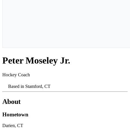
Peter Moseley Jr.​​​​‌ ‍ ​‍​‍‌‍ ‌ ​‍‌‍‍‌‌‍‌ ‌‍‍‌‌‍ ‍​‍​‍​ ‍‍​‍​‍‌ ​ ‌‍​‌‌‍ ‍‌‍‍‌‌ ‌​‌ ‍‌​‍ ‍‌‍‍‌‌‍ ​‍​‍​‍ ​​‍​‍‌‍‍​‌ ​‍‌‍‌‌‌‍‌‍​‍​‍​ ‍‍​‍​‍‌‍‍​‌ ‌​‌ ‌​‌ ​​‌ ​ ​ ‍‍​‍ ​‍ ‌‍​ ‌‍‍​‌‍‌‌‌‍ ​‌ ​ ‌‍‌‌‌‍​‌‌ ​​‌‍‍‌‌‍‌‌‌ ​‍‌ ​ ​‍ ‍‌ ​ ‌‍​‌‌‍ ‍‌‍‍‌‌ ‌​‌ ‍‌​‍ ‍‌ ​ ‌ ‌​‌ ‌‌‌‍‌​‌‍‍‌‌‍ ​‍ ‌‍‍‌‌‍ ‍‌ ‌​‌‍‌‌‌‍ ‍‌ ‌​​‍ ‌‍‌‌‌‍‌​‌‍‍‌‌ ‌​​‍ ‌‍ ‌‌‍ ‌‍‌​‌‍‌‌​ ‌‌ ​​‌ ​‍‌‍‌‌‌ ​ ‌‍‌‌‌‍ ‍‌ ‌​‌‍​‌‌ ‌​‌‍‍‌‌‍ ‌‍ ‍​ ‍ ‌‍‍‌‌‍‌​​ ‌‌‍‌‌‌‍​‌​ ‍‌‌‍‌‍​ ‌‍‌‍​‌‌‍‌‍​ ‌ ​‍ ‌‌‍​‌​ ‌ ​ ‍​​ ‌​​‍ ‌​ ‌​​ ​‌​ ‌‌​ ​ ​‍ ‌‌‍​‍​ ‍​‌‍‌​​ ​‌​‍ ‌​ ‌‌‌‍‌​‌‍​ ​ ‌ ​ ‌‍​ ‌‌​ ​ ​ ‍​‌‍‌​​ ‌​​ ​ ​ ‌​​ ‍ ‌ ‌​‌ ‍‌‌ ​​‌‍‌‌​ ‌‌‍​ ‌‍ ‌‍​‌‌‍​ ‌‍‍​​ ‍ ‌ ​​‌‍​‌‌ ‌​‌‍‍​​ ‌‌‍ ‍‌‍​‌‌‍ ‌‌‍‌‌​ ‌‍​‍‌‍​‌‌ ​ ‌‍‌‌‌‌‌‌‌ ​‍‌‍ ​​ ‌‌‍‍​‌ ‌​‌ ‌​‌ ​​‌ ​ ​‍‌‌​ ​ ‌​​‌​‍‌‌​ ​‍‌​‌‍​‍‌‌​ ​‍‌​‌‍‌‍​ ‌‍‍​‌‍‌‌‌‍ ​‌ ​ ‌‍‌‌‌‍​‌‌ ​​‌‍‍‌‌‍‌‌‌ ​‍‌ ​ ​‍ ‍‌ ​ ‌‍​‌‌‍ ‍‌‍‍‌‌ ‌​‌ ‍‌​‍ ‍‌ ​ ‌ ‌​‌ ‌‌‌‍‌​‌‍‍‌‌‍ ​‍‌‍‌‍‍‌‌‍‌​​ ‌‌‍‌‌‌‍​‌​ ‍‌‌‍‌‍​ ‌‍‌‍​‌‌‍‌‍​ ‌ ​‍ ‌‌‍​‌​ ‌ ​ ‍​​ ‌​​‍ ‌​ ‌​​ ​‌​ ‌‌​ ​ ​‍ ‌‌‍​‍​ ‍​‌‍‌​​ ​‌​‍ ‌​ ‌‌‌‍‌​‌‍​ ​ ‌ ​ ‌‍​ ‌‌​ ​ ​ ‍​‌‍‌​​ ‌​​ ​ ​ ‌​​‍‌‍‌ ‌​‌ ‍‌‌ ​​‌‍‌‌​ ‌‌‍​ ‌‍ ‌‍​‌‌‍​ ‌‍‍​​‍‌‍‌ ​​‌‍​‌‌ ‌​‌‍‍​​ ‌‌‍ ‍‌‍​‌‌‍ ‌‌‍‌‌​‍‌‍‌ ​​‌‍‌‌‌ ​‍‌ ​ ‌ ​​‌‍‌‌‌‍​ ‌ ‌​‌‍‍‌‌ ‌‍‌‍‌‌​ ‌‌ ​​‌ ‌‌‌‍​‍‌‍ ​‌‍‍‌‌ ​ ‌‍‍​‌‍‌‌‌‍‌​​‍​‍‌ ‌
Hockey Coach​​​​‌ ‍ ​‍​‍‌‍ ‌ ​‍‌‍‍‌‌‍‌ ‌‍‍‌‌‍ ‍​‍​‍​ ‍‍​‍​‍‌ ​ ‌‍​‌‌‍ ‍‌‍‍‌‌ ‌​‌ ‍‌​‍ ‍‌‍‍‌‌‍ ​‍​‍​‍ ​​‍​‍‌‍‍​‌ ​‍‌‍‌‌‌‍‌‍​‍​‍​ ‍‍​‍​‍‌‍‍​‌ ‌​‌ ‌​‌ ​​‌ ​ ​ ‍‍​‍ ​‍ ‌‍​ ‌‍‍​‌‍‌‌‌‍ ​‌ ​ ‌‍‌‌‌‍​‌‌ ​​‌‍‍‌‌‍‌‌‌ ​‍‌ ​ ​‍ ‍‌ ​ ‌‍​‌‌‍ ‍‌‍‍‌‌ ‌​‌ ‍‌​‍ ‍‌ ​ ‌ ‌​‌ ‌‌‌‍‌​‌‍‍‌‌‍ ​‍ ‌‍‍‌‌‍ ‍‌ ‌​‌‍‌‌‌‍ ‍‌ ‌​​‍ ‌‍‌‌‌‍‌​‌‍‍‌‌ ‌​​‍ ‌‍ ‌‌‍ ‌‍‌​‌‍‌‌​ ‌‌ ​​‌ ​‍‌‍‌‌‌ ​ ‌‍‌‌‌‍ ‍‌ ‌​‌‍​‌‌ ‌​‌‍‍‌‌‍ ‌‍ ‍​ ‍ ‌‍‍‌‌‍‌​​ ‌‌‍‌‌‌‍​‌​ ‍‌‌‍‌‍​ ‌‍‌‍​‌‌‍‌‍​ ‌ ​‍ ‌‌‍​‌​ ‌ ​ ‍​​ ‌​​‍ ‌​ ‌​​ ​‌​ ‌‌​ ​ ​‍ ‌‌‍​‍​ ‍​‌‍‌​​ ​‌​‍ ‌​ ‌‌‌‍‌​‌‍​ ​ ‌ ​ ‌‍​ ‌‌​ ​ ​ ‍​‌‍‌​​ ‌​​ ​ ​ ‌​​ ‍ ‌ ‌​‌ ‍‌‌ ​​‌‍‌‌​ ‌‌‍​ ‌‍ ‌‍​‌‌‍​ ‌‍‍​​ ‍ ‌ ​​‌‍​‌‌ ‌​‌‍‍​​ ‌‌ ‌​‌‍‍‌‌ ‌​‌‍ ​‌‍‌‌​ ‌‍​‍‌‍​‌‌ ​ ‌‍‌‌‌‌‌‌‌ ​‍‌‍ ​​ ‌‌‍‍​‌ ‌​‌ ‌​‌ ​​‌ ​ ​‍‌‌​ ​ ‌​​‌​‍‌‌​ ​‍‌​‌‍​‍‌‌​ ​‍‌​‌‍‌‍​ ‌‍‍​‌‍‌‌‌‍ ​‌ ​ ‌‍‌‌‌‍​‌‌ ​​‌‍‍‌‌‍‌‌‌ ​‍‌ ​ ​‍ ‍‌ ​ ‌‍​‌‌‍ ‍‌‍‍‌‌ ‌​‌ ‍‌​‍ ‍‌ ​ ‌ ‌​‌ ‌‌‌‍‌​‌‍‍‌‌‍ ​‍‌‍‌‍‍‌‌‍‌​​ ‌‌‍‌‌‌‍​‌​ ‍‌‌‍‌‍​ ‌‍‌‍​‌‌‍‌‍​ ‌ ​‍ ‌‌‍​‌​ ‌ ​ ‍​​ ‌​​‍ ‌​ ‌​​ ​‌​ ‌‌​ ​ ​‍ ‌‌‍​‍​ ‍​‌‍‌​​ ​‌​‍ ‌​ ‌‌‌‍‌​‌‍​ ​ ‌ ​ ‌‍​ ‌‌​ ​ ​ ‍​‌‍‌​​ ‌​​ ​ ​ ‌​​‍‌‍‌ ‌​‌ ‍‌‌ ​​‌‍‌‌​ ‌‌‍​ ‌‍ ‌‍​‌‌‍​ ‌‍‍​​‍‌‍‌ ​​‌‍​‌‌ ‌​‌‍‍​​ ‌‌ ‌​‌‍‍‌‌ ‌​‌‍ ​‌‍‌‌​‍‌‍‌ ​​‌‍‌‌‌ ​‍‌ ​ ‌ ​​‌‍‌‌‌‍​ ‌ ‌​‌‍‍‌‌ ‌‍‌‍‌‌​ ‌‌ ​​‌ ‌‌‌‍​‍‌‍ ​‌‍‍‌‌ ​ ‌‍‍​‌‍‌‌‌‍‌​​‍​‍‌ ‌
Based in
Stamford, CT​​​​‌ ‍ ​‍​‍‌‍ ‌ ​‍‌‍‍‌‌‍‌ ‌‍‍‌‌‍ ‍​‍​‍​ ‍‍​‍​‍‌ ​ ‌‍​‌‌‍ ‍‌‍‍‌‌ ‌​‌ ‍‌​‍ ‍‌‍‍‌‌‍ ​‍​‍​‍ ​​‍​‍‌‍‍​‌ ​‍‌‍‌‌‌‍‌‍​‍​‍​ ‍‍​‍​‍‌‍‍​‌ ‌​‌ ‌​‌ ​​‌ ​ ​ ‍‍​‍ ​‍ ‌‍​ ‌‍‍​‌‍‌‌‌‍ ​‌ ​ ‌‍‌‌‌‍​‌‌ ​​‌‍‍‌‌‍‌‌‌ ​‍‌ ​ ​‍ ‍‌ ​ ‌‍​‌‌‍ ‍‌‍‍‌‌ ‌​‌ ‍‌​‍ ‍‌ ​ ‌ ‌​‌ ‌‌‌‍‌​‌‍‍‌‌‍ ​‍ ‌‍‍‌‌‍ ‍‌ ‌​‌‍‌‌‌‍ ‍‌ ‌​​‍ ‌‍‌‌‌‍‌​‌‍‍‌‌ ‌​​‍ ‌‍ ‌‌‍ ‌‍‌​‌‍‌‌​ ‌‌ ​​‌ ​‍‌‍‌‌‌ ​ ‌‍‌‌‌‍ ‍‌ ‌​‌‍​‌‌ ‌​‌‍‍‌‌‍ ‌‍ ‍​ ‍ ‌‍‍‌‌‍‌​​ ‌‌‍‌‌‌‍​‌​ ‍‌‌‍‌‍​ ‌‍‌‍​‌‌‍‌‍​ ‌ ​‍ ‌‌‍​‌​ ‌ ​ ‍​​ ‌​​‍ ‌​ ‌​​ ​‌​ ‌‌​ ​ ​‍ ‌‌‍​‍​ ‍​‌‍‌​​ ​‌​‍ ‌​ ‌‌‌‍‌​‌‍​ ​ ‌ ​ ‌‍​ ‌‌​ ​ ​ ‍​‌‍‌​​ ‌​​ ​ ​ ‌​​ ‍ ‌ ‌​‌ ‍‌‌ ​​‌‍‌‌​ ‌‌‍​ ‌‍ ‌‍​‌‌‍​ ‌‍‍​​ ‍ ‌ ​​‌‍​‌‌ ‌​‌‍‍​​ ‌‌‍ ​‌‍ ‌‍​ ‌‍​‌‌ ‌​‌‍‍‌‌‍ ‌‍ ‍​ ‌‍​‍‌‍​‌‌ ​ ‌‍‌‌‌‌‌‌‌ ​‍‌‍ ​​ ‌‌‍‍​‌ ‌​‌ ‌​‌ ​​‌ ​ ​‍‌‌​ ​ ‌​​‌​‍‌‌​ ​‍‌​‌‍​‍‌‌​ ​‍‌​‌‍‌‍​ ‌‍‍​‌‍‌‌‌‍ ​‌ ​ ‌‍‌‌‌‍​‌‌ ​​‌‍‍‌‌‍‌‌‌ ​‍‌ ​ ​‍ ‍‌ ​ ‌‍​‌‌‍ ‍‌‍‍‌‌ ‌​‌ ‍‌​‍ ‍‌ ​ ‌ ‌​‌ ‌‌‌‍‌​‌‍‍‌‌‍ ​‍‌‍‌‍‍‌‌‍‌​​ ‌‌‍‌‌‌‍​‌​ ‍‌‌‍‌‍​ ‌‍‌‍​‌‌‍‌‍​ ‌ ​‍ ‌‌‍​‌​ ‌ ​ ‍​​ ‌​​‍ ‌​ ‌​​ ​‌​ ‌‌​ ​ ​‍ ‌‌‍​‍​ ‍​‌‍‌​​ ​‌​‍ ‌​ ‌‌‌‍‌​‌‍​ ​ ‌ ​ ‌‍​ ‌‌​ ​ ​ ‍​‌‍‌​​ ‌​​ ​ ​ ‌​​‍‌‍‌ ‌​‌ ‍‌‌ ​​‌‍‌‌​ ‌‌‍​ ‌‍ ‌‍​‌‌‍​ ‌‍‍​​‍‌‍‌ ​​‌‍​‌‌ ‌​‌‍‍​​ ‌‌‍ ​‌‍ ‌‍​ ‌‍​‌‌ ‌​‌‍‍‌‌‍ ‌‍ ‍​‍‌‍‌ ​​‌‍‌‌‌ ​‍‌ ​ ‌ ​​‌‍‌‌‌‍​ ‌ ‌​‌‍‍‌‌ ‌‍‌‍‌‌​ ‌‌ ​​‌ ‌‌‌‍​‍‌‍ ​‌‍‍‌‌ ​ ‌‍‍​‌‍‌‌‌‍‌​​‍​‍‌ ‌
About
Hometown​​​​‌ ‍ ​‍​‍‌‍ ‌ ​‍‌‍‍‌‌‍‌ ‌‍‍‌‌‍ ‍​‍​‍​ ‍‍​‍​‍‌ ​ ‌‍​‌‌‍ ‍‌‍‍‌‌ ‌​‌ ‍‌​‍ ‍‌‍‍‌‌‍ ​‍​‍​‍ ​​‍​‍‌‍‍​‌ ​‍‌‍‌‌‌‍‌‍​‍​‍​ ‍‍​‍​‍‌‍‍​‌ ‌​‌ ‌​‌ ​​‌ ​ ​ ‍‍​‍ ​‍ ‌‍​ ‌‍‍​‌‍‌‌‌‍ ​‌ ​ ‌‍‌‌‌‍​‌‌ ​​‌‍‍‌‌‍‌‌‌ ​‍‌ ​ ​‍ ‍‌ ​ ‌‍​‌‌‍ ‍‌‍‍‌‌ ‌​‌ ‍‌​‍ ‍‌ ​ ‌ ‌​‌ ‌‌‌‍‌​‌‍‍‌‌‍ ​‍ ‌‍‍‌‌‍ ‍‌ ‌​‌‍‌‌‌‍ ‍‌ ‌​​‍ ‌‍‌‌‌‍‌​‌‍‍‌‌ ‌​​‍ ‌‍ ‌‌‍ ‌‍‌​‌‍‌‌​ ‌‌ ​​‌ ​‍‌‍‌‌‌ ​ ‌‍‌‌‌‍ ‍‌ ‌​‌‍​‌‌ ‌​‌‍‍‌‌‍ ‌‍ ‍​ ‍ ‌‍‍‌‌‍‌​​ ‌‌‍‌‌‌‍​‌​ ‍‌‌‍‌‍​ ‌‍‌‍​‌‌‍‌‍​ ‌ ​‍ ‌‌‍​‌​ ‌ ​ ‍​​ ‌​​‍ ‌​ ‌​​ ​‌​ ‌‌​ ​ ​‍ ‌‌‍​‍​ ‍​‌‍‌​​ ​‌​‍ ‌​ ‌‌‌‍‌​‌‍​ ​ ‌ ​ ‌‍​ ‌‌​ ​ ​ ‍​‌‍‌​​ ‌​​ ​ ​ ‌​​ ‍ ‌ ‌​‌ ‍‌‌ ​​‌‍‌‌​ ‌‌‍​ ‌‍ ‌‍​‌‌‍​ ‌‍‍​​ ‍ ‌ ​​‌‍​‌‌ ‌​‌‍‍​​ ‌‌ ​‍‌‍‍‌‌‍​ ‌‍‍​‌‌‌​‌‍‌‌‌ ‍​‌ ‌​​‍‌‌​ ‌‌‌​​‍‌‌ ‌‍‍ ‌‍‌‌‌ ‍‌​‍‌‌​ ​ ‌​‌​​‍‌‌​ ​ ‌​‌​​‍‌‌​ ​‍​ ​‍‌ ​ ‌​ ​‌‌​ ‌‍ ​​ ‍​​ ​​‌‌​‌​ ‌‍​‍‌‌​ ​‍​ ​‍​‍‌‌​ ‌‌‌​‌​​‍ ‍‌‍​ ‌‍‍​‌‍‍‌‌‍ ​‌‍‌​‌ ​‍‌‍‌‌‌‍ ‍​‍‌‌​ ‌‌‌​​‍‌‌ ‌‍‍ ‌‍‌‌‌ ‍‌​‍‌‌​ ​ ‌​‌​​‍‌‌​ ​ ‌​‌​​‍‌‌​ ​‍​ ​‍‌‍‌ ‌‍‌‌‌‌‍‍‌‌‌‍‌‍​‌‌ ‌ ‌ ‍‌‌ ‍‍​‍‌‌​ ​‍​ ​‍​‍‌‌​ ‌‌‌​‌​​‍ ‍‌ ‌​‌‍‌‌‌ ‍​‌ ‌​​ ‌‍​‍‌‍​‌‌ ​ ‌‍‌‌‌‌‌‌‌ ​‍‌‍ ​​ ‌‌‍‍​‌ ‌​‌ ‌​‌ ​​‌ ​ ​‍‌‌​ ​ ‌​​‌​‍‌‌​ ​‍‌​‌‍​‍‌‌​ ​‍‌​‌‍‌‍​ ‌‍‍​‌‍‌‌‌‍ ​‌ ​ ‌‍‌‌‌‍​‌‌ ​​‌‍‍‌‌‍‌‌‌ ​‍‌ ​ ​‍ ‍‌ ​ ‌‍​‌‌‍ ‍‌‍‍‌‌ ‌​‌ ‍‌​‍ ‍‌ ​ ‌ ‌​‌ ‌‌‌‍‌​‌‍‍‌‌‍ ​‍‌‍‌‍‍‌‌‍‌​​ ‌‌‍‌‌‌‍​‌​ ‍‌‌‍‌‍​ ‌‍‌‍​‌‌‍‌‍​ ‌ ​‍ ‌‌‍​‌​ ‌ ​ ‍​​ ‌​​‍ ‌​ ‌​​ ​‌​ ‌‌​ ​ ​‍ ‌‌‍​‍​ ‍​‌‍‌​​ ​‌​‍ ‌​ ‌‌‌‍‌​‌‍​ ​ ‌ ​ ‌‍​ ‌‌​ ​ ​ ‍​‌‍‌​​ ‌​​ ​ ​ ‌​​‍‌‍‌ ‌​‌ ‍‌‌ ​​‌‍‌‌​ ‌‌‍​ ‌‍ ‌‍​‌‌‍​ ‌‍‍​​‍‌‍‌ ​​‌‍​‌‌ ‌​‌‍‍​​ ‌‌ ​‍‌‍‍‌‌‍​ ‌‍‍​‌‌‌​‌‍‌‌‌ ‍​‌ ‌​​‍‌‌​ ‌‌‌​​‍‌‌ ‌‍‍ ‌‍‌‌‌ ‍‌​‍‌‌​ ​ ‌​‌​​‍‌‌​ ​ ‌​‌​​‍‌‌​ ​‍​ ​‍‌ ​ ‌​ ​‌‌​ ‌‍ ​​ ‍​​ ​​‌‌​‌​ ‌‍​‍‌‌​ ​‍​ ​‍​‍‌‌​ ‌‌‌​‌​​‍ ‍‌‍​ ‌‍‍​‌‍‍‌‌‍ ​‌‍‌​‌ ​‍‌‍‌‌‌‍ ‍​‍‌‌​ ‌‌‌​​‍‌‌ ‌‍‍ ‌‍‌‌‌ ‍‌​‍‌‌​ ​ ‌​‌​​‍‌‌​ ​ ‌​‌​​‍‌‌​ ​‍​ ​‍‌‍‌ ‌‍‌‌‌‌‍‍‌‌‌‍‌‍​‌‌ ‌ ‌ ‍‌‌ ‍‍​‍‌‌​ ​‍​ ​‍​‍‌‌​ ‌‌‌​‌​​‍ ‍‌ ‌​‌‍‌‌‌ ‍​‌ ‌​​‍‌‍‌ ​​‌‍‌‌‌ ​‍‌ ​ ‌ ​​‌‍‌‌‌‍​ ‌ ‌​‌‍‍‌‌ ‌‍‌‍‌‌​ ‌‌ ​​‌ ‌‌‌‍​‍‌‍ ​‌‍‍‌‌ ​ ‌‍‍​‌‍‌‌‌‍‌​​‍​‍‌ ‌
Darien, CT​​​​‌ ‍ ​‍​‍‌‍ ‌ ​‍‌‍‍‌‌‍‌ ‌‍‍‌‌‍ ‍​‍​‍​ ‍‍​‍​‍‌ ​ ‌‍​‌‌‍ ‍‌‍‍‌‌ ‌​‌ ‍‌​‍ ‍‌‍‍‌‌‍ ​‍​‍​‍ ​​‍​‍‌‍‍​‌ ​‍‌‍‌‌‌‍‌‍​‍​‍​ ‍‍​‍​‍‌‍‍​‌ ‌​‌ ‌​‌ ​​‌ ​ ​ ‍‍​‍ ​‍ ‌‍​ ‌‍‍​‌‍‌‌‌‍ ​‌ ​ ‌‍‌‌‌‍​‌‌ ​​‌‍‍‌‌‍‌‌‌ ​‍‌ ​ ​‍ ‍‌ ​ ‌‍​‌‌‍ ‍‌‍‍‌‌ ‌​‌ ‍‌​‍ ‍‌ ​ ‌ ‌​‌ ‌‌‌‍‌​‌‍‍‌‌‍ ​‍ ‌‍‍‌‌‍ ‍‌ ‌​‌‍‌‌‌‍ ‍‌ ‌​​‍ ‌‍‌‌‌‍‌​‌‍‍‌‌ ‌​​‍ ‌‍ ‌‌‍ ‌‍‌​‌‍‌‌​ ‌‌ ​​‌ ​‍‌‍‌‌‌ ​ ‌‍‌‌‌‍ ‍‌ ‌​‌‍​‌‌ ‌​‌‍‍‌‌‍ ‌‍ ‍​ ‍ ‌‍‍‌‌‍‌​​ ‌‌‍‌‌‌‍​‌​ ‍‌‌‍‌‍​ ‌‍‌‍​‌‌‍‌‍​ ‌ ​‍ ‌‌‍​‌​ ‌ ​ ‍​​ ‌​​‍ ‌​ ‌​​ ​‌​ ‌‌​ ​ ​‍ ‌‌‍​‍​ ‍​‌‍‌​​ ​‌​‍ ‌​ ‌‌‌‍‌​‌‍​ ​ ‌ ​ ‌‍​ ‌‌​ ​ ​ ‍​‌‍‌​​ ‌​​ ​ ​ ‌​​ ‍ ‌ ‌​‌ ‍‌‌ ​​‌‍‌‌​ ‌‌‍​ ‌‍ ‌‍​‌‌‍​ ‌‍‍​​ ‍ ‌ ​​‌‍​‌‌ ‌​‌‍‍​​ ‌‌ ​‍‌‍‍‌‌‍​ ‌‍‍​‌‌‌​‌‍‌‌‌ ‍​‌ ‌​​‍‌‌​ ‌‌‌​​‍‌‌ ‌‍‍ ‌‍‌‌‌ ‍‌​‍‌‌​ ​ ‌​‌​​‍‌‌​ ​ ‌​‌​​‍‌‌​ ​‍​ ​‍​ ​​​ ‌​‌‍‌‌​ ‍‌​ ‍​​ ‍‌‌‍​ ​ ​‍​ ‍‌‌‍​‍​ ‍‌​ ​ ​‍‌‌​ ​‍​ ​‍​‍‌‌​ ‌‌‌​‌​​‍ ‍‌‍​ ‌‍‍​‌‍‍‌‌‍ ​‌‍‌​‌ ​‍‌‍‌‌‌‍ ‍​‍‌‌​ ‌‌‌​​‍‌‌ ‌‍‍ ‌‍‌‌‌ ‍‌​‍‌‌​ ​ ‌​‌​​‍‌‌​ ​ ‌​‌​​‍‌‌​ ​‍​ ​‍​ ‌​​ ‍​​ ​‍​ ‍​​ ‌ ​ ‌ ​ ‍‌​ ​‌​ ‍‌​ ‌ ​ ​ ​ ​​​‍‌‌​ ​‍​ ​‍​‍‌‌​ ‌‌‌​‌​​‍ ‍‌ ‌​‌‍‌‌‌ ‍​‌ ‌​​ ‌‍​‍‌‍​‌‌ ​ ‌‍‌‌‌‌‌‌‌ ​‍‌‍ ​​ ‌‌‍‍​‌ ‌​‌ ‌​‌ ​​‌ ​ ​‍‌‌​ ​ ‌​​‌​‍‌‌​ ​‍‌​‌‍​‍‌‌​ ​‍‌​‌‍‌‍​ ‌‍‍​‌‍‌‌‌‍ ​‌ ​ ‌‍‌‌‌‍​‌‌ ​​‌‍‍‌‌‍‌‌‌ ​‍‌ ​ ​‍ ‍‌ ​ ‌‍​‌‌‍ ‍‌‍‍‌‌ ‌​‌ ‍‌​‍ ‍‌ ​ ‌ ‌​‌ ‌‌‌‍‌​‌‍‍‌‌‍ ​‍‌‍‌‍‍‌‌‍‌​​ ‌‌‍‌‌‌‍​‌​ ‍‌‌‍‌‍​ ‌‍‌‍​‌‌‍‌‍​ ‌ ​‍ ‌‌‍​‌​ ‌ ​ ‍​​ ‌​​‍ ‌​ ‌​​ ​‌​ ‌‌​ ​ ​‍ ‌‌‍​‍​ ‍​‌‍‌​​ ​‌​‍ ‌​ ‌‌‌‍‌​‌‍​ ​ ‌ ​ ‌‍​ ‌‌​ ​ ​ ‍​‌‍‌​​ ‌​​ ​ ​ ‌​​‍‌‍‌ ‌​‌ ‍‌‌ ​​‌‍‌‌​ ‌‌‍​ ‌‍ ‌‍​‌‌‍​ ‌‍‍​​‍‌‍‌ ​​‌‍​‌‌ ‌​‌‍‍​​ ‌‌ ​‍‌‍‍‌‌‍​ ‌‍‍​‌‌‌​‌‍‌‌‌ ‍​‌ ‌​​‍‌‌​ ‌‌‌​​‍‌‌ ‌‍‍ ‌‍‌‌‌ ‍‌​‍‌‌​ ​ ‌​‌​​‍‌‌​ ​ ‌​‌​​‍‌‌​ ​‍​ ​‍​ ​​​ ‌​‌‍‌‌​ ‍‌​ ‍​​ ‍‌‌‍​ ​ ​‍​ ‍‌‌‍​‍​ ‍‌​ ​ ​‍‌‌​ ​‍​ ​‍​‍‌‌​ ‌‌‌​‌​​‍ ‍‌‍​ ‌‍‍​‌‍‍‌‌‍ ​‌‍‌​‌ ​‍‌‍‌‌‌‍ ‍​‍‌‌​ ‌‌‌​​‍‌‌ ‌‍‍ ‌‍‌‌‌ ‍‌​‍‌‌​ ​ ‌​‌​​‍‌‌​ ​ ‌​‌​​‍‌‌​ ​‍​ ​‍​ ‌​​ ‍​​ ​‍​ ‍​​ ‌ ​ ‌ ​ ‍‌​ ​‌​ ‍‌​ ‌ ​ ​ ​ ​​​‍‌‌​ ​‍​ ​‍​‍‌‌​ ‌‌‌​‌​​‍ ‍‌ ‌​‌‍‌‌‌ ‍​‌ ‌​​‍‌‍‌ ​​‌‍‌‌‌ ​‍‌ ​ ‌ ​​‌‍‌‌‌‍​ ‌ ‌​‌‍‍‌‌ ‌‍‌‍‌‌​ ‌‌ ​​‌ ‌‌‌‍​‍‌‍ ​‌‍‍‌‌ ​ ‌‍‍​‌‍‌‌‌‍‌​​‍​‍‌ ‌