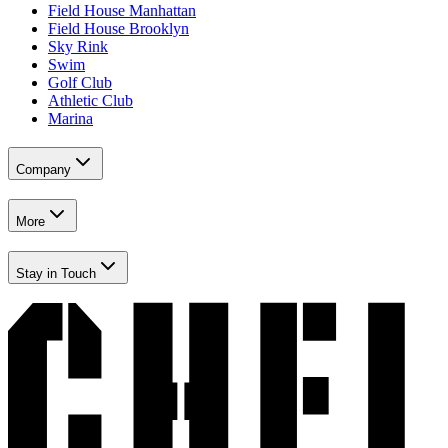
Field House Manhattan​​​​‌ ‍ ​‍​‍‌‍ ‌ ​‍‌‍‍‌‌‍‌ ‌‍‍‌‌‍ ‍​‍​‍​ ‍‍​‍​‍‌ ​ ‌‍​‌‌‍ ‍‌‍‍‌‌ ‌​‌ ‍‌​‍ ‍‌‍‍‌‌‍ ​‍​‍​‍ ​​‍​‍‌‍‍​‌ ​‍‌‍‌‌‌‍‌‍​‍​‍​ ‍‍​‍​‍‌‍‍​‌ ‌​‌ ‌​‌ ​​‌ ​ ​ ‍‍​‍ ​‍ ‌‍​ ‌‍‍​‌‍‌‌‌‍ ​‌ ​ ‌‍‌‌‌‍​‌‌ ​​‌‍‍‌‌‍‌‌‌ ​‍‌ ​ ​‍ ‍‌ ​ ‌‍​‌‌‍ ‍‌‍‍‌‌ ‌​‌ ‍‌​‍ ‍‌ ​ ‌ ‌​‌ ‌‌‌‍‌​‌‍‍‌‌‍ ​‍ ‌‍‍‌‌‍ ‍‌ ‌​‌‍‌‌‌‍ ‍‌ ‌​​‍ ‌‍‌‌‌‍‌​‌‍‍‌‌ ‌​​‍ ‌‍ ‌‌‍ ‌‍‌​‌‍‌‌​ ‌‌ ​​‌ ​‍‌‍‌‌‌ ​ ‌‍‌‌‌‍ ‍‌ ‌​‌‍​‌‌ ‌​‌‍‍‌‌‍ ‌‍ ‍​ ‍ ‌‍‍‌‌‍‌​​ ‌‌‍‌‍‌‍ ‌‍ ‌ ‌​‌‍‌‌‌ ​‍​ ‍ ‌ ‌​‌ ‍‌‌ ​​‌‍‌‌​ ‌‌‍‌‍‌‍ ‌‍ ‌ ‌​‌‍‌‌‌ ​‍​ ‍ ‌ ​​‌‍​‌‌ ‌​‌‍‍​​ ‌‌‍​ ‌‍ ‌‍ ​‌ ‌‌‌‍ ‌‌‍ ‍‌ ​ ​‍‌‌​ ‌‌‌​​‍‌‌ ‌‍‍ ‌‍‌‌‌ ‍‌​‍‌‌​ ​ ‌​‌​​‍‌‌​ ​ ‌​‌​​‍‌‌​ ​‍​ ​‍‌‍‌‌‌‍​‍​ ​‍​ ‍​‌‍​ ​ ‌‌‌‍​ ‌‍​ ‌‍‌‌‌‍​‍‌‍​‌​ ​‌​‍‌‌​ ​‍​ ​‍​‍‌‌​ ‌‌‌​‌​​‍ ‍‌‍ ​‌‍‍‌‌‍ ‍‌‍‍ ‌ ​ ​‍‌‌​ ‌‌‌​​‍‌‌ ‌‍‍ ‌‍‌‌‌ ‍‌​‍‌‌​ ​ ‌​‌​​‍‌‌​ ​ ‌​‌​​‍‌‌​ ​‍​ ​‍​ ​‌​ ​ ​ ​‌‌‍​‍​ ​​​ ​‌‌‍​‌​ ‌ ​ ​‍​ ​‍​ ‌‍​ ‌​​‍‌‌​ ​‍​ ​‍​‍‌‌​ ‌‌‌​‌​​‍ ‍‌‍ ‍‌‍​‌‌‍ ‌‌‍‌‌​ ‌‍​‍‌‍​‌‌ ​ ‌‍‌‌‌‌‌‌‌ ​‍‌‍ ​​ ‌‌‍‍​‌ ‌​‌ ‌​‌ ​​‌ ​ ​‍‌‌​ ​ ‌​​‌​‍‌‌​ ​‍‌​‌‍​‍‌‌​ ​‍‌​‌‍‌‍​ ‌‍‍​‌‍‌‌‌‍ ​‌ ​ ‌‍‌‌‌‍​‌‌ ​​‌‍‍‌‌‍‌‌‌ ​‍‌ ​ ​‍ ‍‌ ​ ‌‍​‌‌‍ ‍‌‍‍‌‌ ‌​‌ ‍‌​‍ ‍‌ ​ ‌ ‌​‌ ‌‌‌‍‌​‌‍‍‌‌‍ ​‍‌‍‌‍‍‌‌‍‌​​ ‌‌‍‌‍‌‍ ‌‍ ‌ ‌​‌‍‌‌‌ ​‍​‍‌‍‌ ‌​‌ ‍‌‌ ​​‌‍‌‌​ ‌‌‍‌‍‌‍ ‌‍ ‌ ‌​‌‍‌‌‌ ​‍​‍‌‍‌ ​​‌‍​‌‌ ‌​‌‍‍​​ ‌‌‍​ ‌‍ ‌‍ ​‌ ‌‌‌‍ ‌‌‍ ‍‌ ​ ​‍‌‌​ ‌‌‌​​‍‌‌ ‌‍‍ ‌‍‌‌‌ ‍‌​‍‌‌​ ​ ‌​‌​​‍‌‌​ ​ ‌​‌​​‍‌‌​ ​‍​ ​‍‌‍‌‌‌‍​‍​ ​‍​ ‍​‌‍​ ​ ‌‌‌‍​ ‌‍​ ‌‍‌‌‌‍​‍‌‍​‌​ ​‌​‍‌‌​ ​‍​ ​‍​‍‌‌​ ‌‌‌​‌​​‍ ‍‌‍ ​‌‍‍‌‌‍ ‍‌‍‍ ‌ ​ ​‍‌‌​ ‌‌‌​​‍‌‌ ‌‍‍ ‌‍‌‌‌ ‍‌​‍‌‌​ ​ ‌​‌​​‍‌‌​ ​ ‌​‌​​‍‌‌​ ​‍​ ​‍​ ​‌​ ​ ​ ​‌‌‍​‍​ ​​​ ​‌‌‍​‌​ ‌ ​ ​‍​ ​‍​ ‌‍​ ‌​​‍‌‌​ ​‍​ ​‍​‍‌‌​ ‌‌‌​‌​​‍ ‍‌‍ ‍‌‍​‌‌‍ ‌‌‍‌‌​‍‌‍‌ ​​‌‍‌‌‌ ​‍‌ ​ ‌ ​​‌‍‌‌‌‍​ ‌ ‌​‌‍‍‌‌ ‌‍‌‍‌‌​ ‌‌ ​​‌ ‌‌‌‍​‍‌‍ ​‌‍‍‌‌ ​ ‌‍‍​‌‍‌‌‌‍‌​​‍​‍‌ ‌
Field House Brooklyn​​​​‌ ‍ ​‍​‍‌‍ ‌ ​‍‌‍‍‌‌‍‌ ‌‍‍‌‌‍ ‍​‍​‍​ ‍‍​‍​‍‌ ​ ‌‍​‌‌‍ ‍‌‍‍‌‌ ‌​‌ ‍‌​‍ ‍‌‍‍‌‌‍ ​‍​‍​‍ ​​‍​‍‌‍‍​‌ ​‍‌‍‌‌‌‍‌‍​‍​‍​ ‍‍​‍​‍‌‍‍​‌ ‌​‌ ‌​‌ ​​‌ ​ ​ ‍‍​‍ ​‍ ‌‍​ ‌‍‍​‌‍‌‌‌‍ ​‌ ​ ‌‍‌‌‌‍​‌‌ ​​‌‍‍‌‌‍‌‌‌ ​‍‌ ​ ​‍ ‍‌ ​ ‌‍​‌‌‍ ‍‌‍‍‌‌ ‌​‌ ‍‌​‍ ‍‌ ​ ‌ ‌​‌ ‌‌‌‍‌​‌‍‍‌‌‍ ​‍ ‌‍‍‌‌‍ ‍‌ ‌​‌‍‌‌‌‍ ‍‌ ‌​​‍ ‌‍‌‌‌‍‌​‌‍‍‌‌ ‌​​‍ ‌‍ ‌‌‍ ‌‍‌​‌‍‌‌​ ‌‌ ​​‌ ​‍‌‍‌‌‌ ​ ‌‍‌‌‌‍ ‍‌ ‌​‌‍​‌‌ ‌​‌‍‍‌‌‍ ‌‍ ‍​ ‍ ‌‍‍‌‌‍‌​​ ‌‌‍‌‍‌‍ ‌‍ ‌ ‌​‌‍‌‌‌ ​‍​ ‍ ‌ ‌​‌ ‍‌‌ ​​‌‍‌‌​ ‌‌‍‌‍‌‍ ‌‍ ‌ ‌​‌‍‌‌‌ ​‍​ ‍ ‌ ​​‌‍​‌‌ ‌​‌‍‍​​ ‌‌‍​ ‌‍ ‌‍ ​‌ ‌‌‌‍ ‌‌‍ ‍‌ ​ ​‍‌‌​ ‌‌‌​​‍‌‌ ‌‍‍ ‌‍‌‌‌ ‍‌​‍‌‌​ ​ ‌​‌​​‍‌‌​ ​ ‌​‌​​‍‌‌​ ​‍​ ​‍‌‍‌‌‌‍​‍​ ​‍​ ‍​‌‍​ ​ ‌‌‌‍​ ‌‍​ ‌‍‌‌‌‍​‍‌‍​‌​ ​‌​‍‌‌​ ​‍​ ​‍​‍‌‌​ ‌‌‌​‌​​‍ ‍‌‍ ​‌‍‍‌‌‍ ‍‌‍‍ ‌ ​ ​‍‌‌​ ‌‌‌​​‍‌‌ ‌‍‍ ‌‍‌‌‌ ‍‌​‍‌‌​ ​ ‌​‌​​‍‌‌​ ​ ‌​‌​​‍‌‌​ ​‍​ ​‍​ ‌‍​ ‍​​ ‌ ‌‍‌​​ ​‌​ ​‍​ ‌‌​ ‌‍​ ​‍​ ​‌‌‍​ ​ ​‌​‍‌‌​ ​‍​ ​‍​‍‌‌​ ‌‌‌​‌​​‍ ‍‌‍ ‍‌‍​‌‌‍ ‌‌‍‌‌​ ‌‍​‍‌‍​‌‌ ​ ‌‍‌‌‌‌‌‌‌ ​‍‌‍ ​​ ‌‌‍‍​‌ ‌​‌ ‌​‌ ​​‌ ​ ​‍‌‌​ ​ ‌​​‌​‍‌‌​ ​‍‌​‌‍​‍‌‌​ ​‍‌​‌‍‌‍​ ‌‍‍​‌‍‌‌‌‍ ​‌ ​ ‌‍‌‌‌‍​‌‌ ​​‌‍‍‌‌‍‌‌‌ ​‍‌ ​ ​‍ ‍‌ ​ ‌‍​‌‌‍ ‍‌‍‍‌‌ ‌​‌ ‍‌​‍ ‍‌ ​ ‌ ‌​‌ ‌‌‌‍‌​‌‍‍‌‌‍ ​‍‌‍‌‍‍‌‌‍‌​​ ‌‌‍‌‍‌‍ ‌‍ ‌ ‌​‌‍‌‌‌ ​‍​‍‌‍‌ ‌​‌ ‍‌‌ ​​‌‍‌‌​ ‌‌‍‌‍‌‍ ‌‍ ‌ ‌​‌‍‌‌‌ ​‍​‍‌‍‌ ​​‌‍​‌‌ ‌​‌‍‍​​ ‌‌‍​ ‌‍ ‌‍ ​‌ ‌‌‌‍ ‌‌‍ ‍‌ ​ ​‍‌‌​ ‌‌‌​​‍‌‌ ‌‍‍ ‌‍‌‌‌ ‍‌​‍‌‌​ ​ ‌​‌​​‍‌‌​ ​ ‌​‌​​‍‌‌​ ​‍​ ​‍‌‍‌‌‌‍​‍​ ​‍​ ‍​‌‍​ ​ ‌‌‌‍​ ‌‍​ ‌‍‌‌‌‍​‍‌‍​‌​ ​‌​‍‌‌​ ​‍​ ​‍​‍‌‌​ ‌‌‌​‌​​‍ ‍‌‍ ​‌‍‍‌‌‍ ‍‌‍‍ ‌ ​ ​‍‌‌​ ‌‌‌​​‍‌‌ ‌‍‍ ‌‍‌‌‌ ‍‌​‍‌‌​ ​ ‌​‌​​‍‌‌​ ​ ‌​‌​​‍‌‌​ ​‍​ ​‍​ ‌‍​ ‍​​ ‌ ‌‍‌​​ ​‌​ ​‍​ ‌‌​ ‌‍​ ​‍​ ​‌‌‍​ ​ ​‌​‍‌‌​ ​‍​ ​‍​‍‌‌​ ‌‌‌​‌​​‍ ‍‌‍ ‍‌‍​‌‌‍ ‌‌‍‌‌​‍‌‍‌ ​​‌‍‌‌‌ ​‍‌ ​ ‌ ​​‌‍‌‌‌‍​ ‌ ‌​‌‍‍‌‌ ‌‍‌‍‌‌​ ‌‌ ​​‌ ‌‌‌‍​‍‌‍ ​‌‍‍‌‌ ​ ‌‍‍​‌‍‌‌‌‍‌​​‍​‍‌ ‌
Sky Rink​​​​‌ ‍ ​‍​‍‌‍ ‌ ​‍‌‍‍‌‌‍‌ ‌‍‍‌‌‍ ‍​‍​‍​ ‍‍​‍​‍‌ ​ ‌‍​‌‌‍ ‍‌‍‍‌‌ ‌​‌ ‍‌​‍ ‍‌‍‍‌‌‍ ​‍​‍​‍ ​​‍​‍‌‍‍​‌ ​‍‌‍‌‌‌‍‌‍​‍​‍​ ‍‍​‍​‍‌‍‍​‌ ‌​‌ ‌​‌ ​​‌ ​ ​ ‍‍​‍ ​‍ ‌‍​ ‌‍‍​‌‍‌‌‌‍ ​‌ ​ ‌‍‌‌‌‍​‌‌ ​​‌‍‍‌‌‍‌‌‌ ​‍‌ ​ ​‍ ‍‌ ​ ‌‍​‌‌‍ ‍‌‍‍‌‌ ‌​‌ ‍‌​‍ ‍‌ ​ ‌ ‌​‌ ‌‌‌‍‌​‌‍‍‌‌‍ ​‍ ‌‍‍‌‌‍ ‍‌ ‌​‌‍‌‌‌‍ ‍‌ ‌​​‍ ‌‍‌‌‌‍‌​‌‍‍‌‌ ‌​​‍ ‌‍ ‌‌‍ ‌‍‌​‌‍‌‌​ ‌‌ ​​‌ ​‍‌‍‌‌‌ ​ ‌‍‌‌‌‍ ‍‌ ‌​‌‍​‌‌ ‌​‌‍‍‌‌‍ ‌‍ ‍​ ‍ ‌‍‍‌‌‍‌​​ ‌‌‍‌‍‌‍ ‌‍ ‌ ‌​‌‍‌‌‌ ​‍​ ‍ ‌ ‌​‌ ‍‌‌ ​​‌‍‌‌​ ‌‌‍‌‍‌‍ ‌‍ ‌ ‌​‌‍‌‌‌ ​‍​ ‍ ‌ ​​‌‍​‌‌ ‌​‌‍‍​​ ‌‌‍​ ‌‍ ‌‍ ​‌ ‌‌‌‍ ‌‌‍ ‍‌ ​ ​‍‌‌​ ‌‌‌​​‍‌‌ ‌‍‍ ‌‍‌‌‌ ‍‌​‍‌‌​ ​ ‌​‌​​‍‌‌​ ​ ‌​‌​​‍‌‌​ ​‍​ ​‍‌‍‌‌‌‍​‍​ ​‍​ ‍​‌‍​ ​ ‌‌‌‍​ ‌‍​ ‌‍‌‌‌‍​‍‌‍​‌​ ​‌​‍‌‌​ ​‍​ ​‍​‍‌‌​ ‌‌‌​‌​​‍ ‍‌‍ ​‌‍‍‌‌‍ ‍‌‍‍ ‌ ​ ​‍‌‌​ ‌‌‌​​‍‌‌ ‌‍‍ ‌‍‌‌‌ ‍‌​‍‌‌​ ​ ‌​‌​​‍‌‌​ ​ ‌​‌​​‍‌‌​ ​‍​ ​‍​ ‌​​ ‌ ‌‍‌‍‌‍‌‍​ ​​​ ‌‍​ ‌‌​ ‌​‌‍‌​‌‍‌​​ ​‌‌‍​‍​‍‌‌​ ​‍​ ​‍​‍‌‌​ ‌‌‌​‌​​‍ ‍‌‍ ‍‌‍​‌‌‍ ‌‌‍‌‌​ ‌‍​‍‌‍​‌‌ ​ ‌‍‌‌‌‌‌‌‌ ​‍‌‍ ​​ ‌‌‍‍​‌ ‌​‌ ‌​‌ ​​‌ ​ ​‍‌‌​ ​ ‌​​‌​‍‌‌​ ​‍‌​‌‍​‍‌‌​ ​‍‌​‌‍‌‍​ ‌‍‍​‌‍‌‌‌‍ ​‌ ​ ‌‍‌‌‌‍​‌‌ ​​‌‍‍‌‌‍‌‌‌ ​‍‌ ​ ​‍ ‍‌ ​ ‌‍​‌‌‍ ‍‌‍‍‌‌ ‌​‌ ‍‌​‍ ‍‌ ​ ‌ ‌​‌ ‌‌‌‍‌​‌‍‍‌‌‍ ​‍‌‍‌‍‍‌‌‍‌​​ ‌‌‍‌‍‌‍ ‌‍ ‌ ‌​‌‍‌‌‌ ​‍​‍‌‍‌ ‌​‌ ‍‌‌ ​​‌‍‌‌​ ‌‌‍‌‍‌‍ ‌‍ ‌ ‌​‌‍‌‌‌ ​‍​‍‌‍‌ ​​‌‍​‌‌ ‌​‌‍‍​​ ‌‌‍​ ‌‍ ‌‍ ​‌ ‌‌‌‍ ‌‌‍ ‍‌ ​ ​‍‌‌​ ‌‌‌​​‍‌‌ ‌‍‍ ‌‍‌‌‌ ‍‌​‍‌‌​ ​ ‌​‌​​‍‌‌​ ​ ‌​‌​​‍‌‌​ ​‍​ ​‍‌‍‌‌‌‍​‍​ ​‍​ ‍​‌‍​ ​ ‌‌‌‍​ ‌‍​ ‌‍‌‌‌‍​‍‌‍​‌​ ​‌​‍‌‌​ ​‍​ ​‍​‍‌‌​ ‌‌‌​‌​​‍ ‍‌‍ ​‌‍‍‌‌‍ ‍‌‍‍ ‌ ​ ​‍‌‌​ ‌‌‌​​‍‌‌ ‌‍‍ ‌‍‌‌‌ ‍‌​‍‌‌​ ​ ‌​‌​​‍‌‌​ ​ ‌​‌​​‍‌‌​ ​‍​ ​‍​ ‌​​ ‌ ‌‍‌‍‌‍‌‍​ ​​​ ‌‍​ ‌‌​ ‌​‌‍‌​‌‍‌​​ ​‌‌‍​‍​‍‌‌​ ​‍​ ​‍​‍‌‌​ ‌‌‌​‌​​‍ ‍‌‍ ‍‌‍​‌‌‍ ‌‌‍‌‌​‍‌‍‌ ​​‌‍‌‌‌ ​‍‌ ​ ‌ ​​‌‍‌‌‌‍​ ‌ ‌​‌‍‍‌‌ ‌‍‌‍‌‌​ ‌‌ ​​‌ ‌‌‌‍​‍‌‍ ​‌‍‍‌‌ ​ ‌‍‍​‌‍‌‌‌‍‌​​‍​‍‌ ‌
Swim​​​​‌ ‍ ​‍​‍‌‍ ‌ ​‍‌‍‍‌‌‍‌ ‌‍‍‌‌‍ ‍​‍​‍​ ‍‍​‍​‍‌ ​ ‌‍​‌‌‍ ‍‌‍‍‌‌ ‌​‌ ‍‌​‍ ‍‌‍‍‌‌‍ ​‍​‍​‍ ​​‍​‍‌‍‍​‌ ​‍‌‍‌‌‌‍‌‍​‍​‍​ ‍‍​‍​‍‌‍‍​‌ ‌​‌ ‌​‌ ​​‌ ​ ​ ‍‍​‍ ​‍ ‌‍​ ‌‍‍​‌‍‌‌‌‍ ​‌ ​ ‌‍‌‌‌‍​‌‌ ​​‌‍‍‌‌‍‌‌‌ ​‍‌ ​ ​‍ ‍‌ ​ ‌‍​‌‌‍ ‍‌‍‍‌‌ ‌​‌ ‍‌​‍ ‍‌ ​ ‌ ‌​‌ ‌‌‌‍‌​‌‍‍‌‌‍ ​‍ ‌‍‍‌‌‍ ‍‌ ‌​‌‍‌‌‌‍ ‍‌ ‌​​‍ ‌‍‌‌‌‍‌​‌‍‍‌‌ ‌​​‍ ‌‍ ‌‌‍ ‌‍‌​‌‍‌‌​ ‌‌ ​​‌ ​‍‌‍‌‌‌ ​ ‌‍‌‌‌‍ ‍‌ ‌​‌‍​‌‌ ‌​‌‍‍‌‌‍ ‌‍ ‍​ ‍ ‌‍‍‌‌‍‌​​ ‌‌‍‌‍‌‍ ‌‍ ‌ ‌​‌‍‌‌‌ ​‍​ ‍ ‌ ‌​‌ ‍‌‌ ​​‌‍‌‌​ ‌‌‍‌‍‌‍ ‌‍ ‌ ‌​‌‍‌‌‌ ​‍​ ‍ ‌ ​​‌‍​‌‌ ‌​‌‍‍​​ ‌‌‍​ ‌‍ ‌‍ ​‌ ‌‌‌‍ ‌‌‍ ‍‌ ​ ​‍‌‌​ ‌‌‌​​‍‌‌ ‌‍‍ ‌‍‌‌‌ ‍‌​‍‌‌​ ​ ‌​‌​​‍‌‌​ ​ ‌​‌​​‍‌‌​ ​‍​ ​‍‌‍‌‌‌‍​‍​ ​‍​ ‍​‌‍​ ​ ‌‌‌‍​ ‌‍​ ‌‍‌‌‌‍​‍‌‍​‌​ ​‌​‍‌‌​ ​‍​ ​‍​‍‌‌​ ‌‌‌​‌​​‍ ‍‌‍ ​‌‍‍‌‌‍ ‍‌‍‍ ‌ ​ ​‍‌‌​ ‌‌‌​​‍‌‌ ‌‍‍ ‌‍‌‌‌ ‍‌​‍‌‌​ ​ ‌​‌​​‍‌‌​ ​ ‌​‌​​‍‌‌​ ​‍​ ​‍‌‍‌‍‌‍‌‍​ ​​​ ‌‌​ ‌‌​ ‌​​ ​‍‌‍​ ​ ​‌​ ​ ‌‍​ ‌‍​‌‌‍​ ‌‍‌‌​ ‌‍​ ​‌​ ​ ‌‍​ ‌‍​‍​ ‌​​ ‍​‌‍‌​​ ‍​​ ‌‍​ ‌‌‌‍​‍​ ‌​​ ‌​​ ​‌​ ‍‌​ ‍‌‌‍​ ​‍‌‌​ ​‍​ ​‍​‍‌‌​ ‌‌‌​‌​​‍ ‍‌‍ ‍‌‍​‌‌‍ ‌‌‍‌‌​ ‌‍​‍‌‍​‌‌ ​ ‌‍‌‌‌‌‌‌‌ ​‍‌‍ ​​ ‌‌‍‍​‌ ‌​‌ ‌​‌ ​​‌ ​ ​‍‌‌​ ​ ‌​​‌​‍‌‌​ ​‍‌​‌‍​‍‌‌​ ​‍‌​‌‍‌‍​ ‌‍‍​‌‍‌‌‌‍ ​‌ ​ ‌‍‌‌‌‍​‌‌ ​​‌‍‍‌‌‍‌‌‌ ​‍‌ ​ ​‍ ‍‌ ​ ‌‍​‌‌‍ ‍‌‍‍‌‌ ‌​‌ ‍‌​‍ ‍‌ ​ ‌ ‌​‌ ‌‌‌‍‌​‌‍‍‌‌‍ ​‍‌‍‌‍‍‌‌‍‌​​ ‌‌‍‌‍‌‍ ‌‍ ‌ ‌​‌‍‌‌‌ ​‍​‍‌‍‌ ‌​‌ ‍‌‌ ​​‌‍‌‌​ ‌‌‍‌‍‌‍ ‌‍ ‌ ‌​‌‍‌‌‌ ​‍​‍‌‍‌ ​​‌‍​‌‌ ‌​‌‍‍​​ ‌‌‍​ ‌‍ ‌‍ ​‌ ‌‌‌‍ ‌‌‍ ‍‌ ​ ​‍‌‌​ ‌‌‌​​‍‌‌ ‌‍‍ ‌‍‌‌‌ ‍‌​‍‌‌​ ​ ‌​‌​​‍‌‌​ ​ ‌​‌​​‍‌‌​ ​‍​ ​‍‌‍‌‌‌‍​‍​ ​‍​ ‍​‌‍​ ​ ‌‌‌‍​ ‌‍​ ‌‍‌‌‌‍​‍‌‍​‌​ ​‌​‍‌‌​ ​‍​ ​‍​‍‌‌​ ‌‌‌​‌​​‍ ‍‌‍ ​‌‍‍‌‌‍ ‍‌‍‍ ‌ ​ ​‍‌‌​ ‌‌‌​​‍‌‌ ‌‍‍ ‌‍‌‌‌ ‍‌​‍‌‌​ ​ ‌​‌​​‍‌‌​ ​ ‌​‌​​‍‌‌​ ​‍​ ​‍‌‍‌‍‌‍‌‍​ ​​​ ‌‌​ ‌‌​ ‌​​ ​‍‌‍​ ​ ​‌​ ​ ‌‍​ ‌‍​‌‌‍​ ‌‍‌‌​ ‌‍​ ​‌​ ​ ‌‍​ ‌‍​‍​ ‌​​ ‍​‌‍‌​​ ‍​​ ‌‍​ ‌‌‌‍​‍​ ‌​​ ‌​​ ​‌​ ‍‌​ ‍‌‌‍​ ​‍‌‌​ ​‍​ ​‍​‍‌‌​ ‌‌‌​‌​​‍ ‍‌‍ ‍‌‍​‌‌‍ ‌‌‍‌‌​‍‌‍‌ ​​‌‍‌‌‌ ​‍‌ ​ ‌ ​​‌‍‌‌‌‍​ ‌ ‌​‌‍‍‌‌ ‌‍‌‍‌‌​ ‌‌ ​​‌ ‌‌‌‍​‍‌‍ ​‌‍‍‌‌ ​ ‌‍‍​‌‍‌‌‌‍‌​​‍​‍‌ ‌
Golf Club​​​​‌ ‍ ​‍​‍‌‍ ‌ ​‍‌‍‍‌‌‍‌ ‌‍‍‌‌‍ ‍​‍​‍​ ‍‍​‍​‍‌ ​ ‌‍​‌‌‍ ‍‌‍‍‌‌ ‌​‌ ‍‌​‍ ‍‌‍‍‌‌‍ ​‍​‍​‍ ​​‍​‍‌‍‍​‌ ​‍‌‍‌‌‌‍‌‍​‍​‍​ ‍‍​‍​‍‌‍‍​‌ ‌​‌ ‌​‌ ​​‌ ​ ​ ‍‍​‍ ​‍ ‌‍​ ‌‍‍​‌‍‌‌‌‍ ​‌ ​ ‌‍‌‌‌‍​‌‌ ​​‌‍‍‌‌‍‌‌‌ ​‍‌ ​ ​‍ ‍‌ ​ ‌‍​‌‌‍ ‍‌‍‍‌‌ ‌​‌ ‍‌​‍ ‍‌ ​ ‌ ‌​‌ ‌‌‌‍‌​‌‍‍‌‌‍ ​‍ ‌‍‍‌‌‍ ‍‌ ‌​‌‍‌‌‌‍ ‍‌ ‌​​‍ ‌‍‌‌‌‍‌​‌‍‍‌‌ ‌​​‍ ‌‍ ‌‌‍ ‌‍‌​‌‍‌‌​ ‌‌ ​​‌ ​‍‌‍‌‌‌ ​ ‌‍‌‌‌‍ ‍‌ ‌​‌‍​‌‌ ‌​‌‍‍‌‌‍ ‌‍ ‍​ ‍ ‌‍‍‌‌‍‌​​ ‌‌‍‌‍‌‍ ‌‍ ‌ ‌​‌‍‌‌‌ ​‍​ ‍ ‌ ‌​‌ ‍‌‌ ​​‌‍‌‌​ ‌‌‍‌‍‌‍ ‌‍ ‌ ‌​‌‍‌‌‌ ​‍​ ‍ ‌ ​​‌‍​‌‌ ‌​‌‍‍​​ ‌‌‍​ ‌‍ ‌‍ ​‌ ‌‌‌‍ ‌‌‍ ‍‌ ​ ​‍‌‌​ ‌‌‌​​‍‌‌ ‌‍‍ ‌‍‌‌‌ ‍‌​‍‌‌​ ​ ‌​‌​​‍‌‌​ ​ ‌​‌​​‍‌‌​ ​‍​ ​‍‌‍‌‌‌‍​‍​ ​‍​ ‍​‌‍​ ​ ‌‌‌‍​ ‌‍​ ‌‍‌‌‌‍​‍‌‍​‌​ ​‌​‍‌‌​ ​‍​ ​‍​‍‌‌​ ‌‌‌​‌​​‍ ‍‌‍ ​‌‍‍‌‌‍ ‍‌‍‍ ‌ ​ ​‍‌‌​ ‌‌‌​​‍‌‌ ‌‍‍ ‌‍‌‌‌ ‍‌​‍‌‌​ ​ ‌​‌​​‍‌‌​ ​ ‌​‌​​‍‌‌​ ​‍​ ​‍​ ‌​‌‍‌‌​ ‌‍‌‍‌​​ ​‍​ ‌‍​ ​‍‌‍‌‍‌‍​‌‌‍​ ‌‍​ ‌‍​ ​‍‌‌​ ​‍​ ​‍​‍‌‌​ ‌‌‌​‌​​‍ ‍‌‍ ‍‌‍​‌‌‍ ‌‌‍‌‌​ ‌‍​‍‌‍​‌‌ ​ ‌‍‌‌‌‌‌‌‌ ​‍‌‍ ​​ ‌‌‍‍​‌ ‌​‌ ‌​‌ ​​‌ ​ ​‍‌‌​ ​ ‌​​‌​‍‌‌​ ​‍‌​‌‍​‍‌‌​ ​‍‌​‌‍‌‍​ ‌‍‍​‌‍‌‌‌‍ ​‌ ​ ‌‍‌‌‌‍​‌‌ ​​‌‍‍‌‌‍‌‌‌ ​‍‌ ​ ​‍ ‍‌ ​ ‌‍​‌‌‍ ‍‌‍‍‌‌ ‌​‌ ‍‌​‍ ‍‌ ​ ‌ ‌​‌ ‌‌‌‍‌​‌‍‍‌‌‍ ​‍‌‍‌‍‍‌‌‍‌​​ ‌‌‍‌‍‌‍ ‌‍ ‌ ‌​‌‍‌‌‌ ​‍​‍‌‍‌ ‌​‌ ‍‌‌ ​​‌‍‌‌​ ‌‌‍‌‍‌‍ ‌‍ ‌ ‌​‌‍‌‌‌ ​‍​‍‌‍‌ ​​‌‍​‌‌ ‌​‌‍‍​​ ‌‌‍​ ‌‍ ‌‍ ​‌ ‌‌‌‍ ‌‌‍ ‍‌ ​ ​‍‌‌​ ‌‌‌​​‍‌‌ ‌‍‍ ‌‍‌‌‌ ‍‌​‍‌‌​ ​ ‌​‌​​‍‌‌​ ​ ‌​‌​​‍‌‌​ ​‍​ ​‍‌‍‌‌‌‍​‍​ ​‍​ ‍​‌‍​ ​ ‌‌‌‍​ ‌‍​ ‌‍‌‌‌‍​‍‌‍​‌​ ​‌​‍‌‌​ ​‍​ ​‍​‍‌‌​ ‌‌‌​‌​​‍ ‍‌‍ ​‌‍‍‌‌‍ ‍‌‍‍ ‌ ​ ​‍‌‌​ ‌‌‌​​‍‌‌ ‌‍‍ ‌‍‌‌‌ ‍‌​‍‌‌​ ​ ‌​‌​​‍‌‌​ ​ ‌​‌​​‍‌‌​ ​‍​ ​‍​ ‌​‌‍‌‌​ ‌‍‌‍‌​​ ​‍​ ‌‍​ ​‍‌‍‌‍‌‍​‌‌‍​ ‌‍​ ‌‍​ ​‍‌‌​ ​‍​ ​‍​‍‌‌​ ‌‌‌​‌​​‍ ‍‌‍ ‍‌‍​‌‌‍ ‌‌‍‌‌​‍‌‍‌ ​​‌‍‌‌‌ ​‍‌ ​ ‌ ​​‌‍‌‌‌‍​ ‌ ‌​‌‍‍‌‌ ‌‍‌‍‌‌​ ‌‌ ​​‌ ‌‌‌‍​‍‌‍ ​‌‍‍‌‌ ​ ‌‍‍​‌‍‌‌‌‍‌​​‍​‍‌ ‌
Athletic Club​​​​‌ ‍ ​‍​‍‌‍ ‌ ​‍‌‍‍‌‌‍‌ ‌‍‍‌‌‍ ‍​‍​‍​ ‍‍​‍​‍‌ ​ ‌‍​‌‌‍ ‍‌‍‍‌‌ ‌​‌ ‍‌​‍ ‍‌‍‍‌‌‍ ​‍​‍​‍ ​​‍​‍‌‍‍​‌ ​‍‌‍‌‌‌‍‌‍​‍​‍​ ‍‍​‍​‍‌‍‍​‌ ‌​‌ ‌​‌ ​​‌ ​ ​ ‍‍​‍ ​‍ ‌‍​ ‌‍‍​‌‍‌‌‌‍ ​‌ ​ ‌‍‌‌‌‍​‌‌ ​​‌‍‍‌‌‍‌‌‌ ​‍‌ ​ ​‍ ‍‌ ​ ‌‍​‌‌‍ ‍‌‍‍‌‌ ‌​‌ ‍‌​‍ ‍‌ ​ ‌ ‌​‌ ‌‌‌‍‌​‌‍‍‌‌‍ ​‍ ‌‍‍‌‌‍ ‍‌ ‌​‌‍‌‌‌‍ ‍‌ ‌​​‍ ‌‍‌‌‌‍‌​‌‍‍‌‌ ‌​​‍ ‌‍ ‌‌‍ ‌‍‌​‌‍‌‌​ ‌‌ ​​‌ ​‍‌‍‌‌‌ ​ ‌‍‌‌‌‍ ‍‌ ‌​‌‍​‌‌ ‌​‌‍‍‌‌‍ ‌‍ ‍​ ‍ ‌‍‍‌‌‍‌​​ ‌‌‍‌‍‌‍ ‌‍ ‌ ‌​‌‍‌‌‌ ​‍​ ‍ ‌ ‌​‌ ‍‌‌ ​​‌‍‌‌​ ‌‌‍‌‍‌‍ ‌‍ ‌ ‌​‌‍‌‌‌ ​‍​ ‍ ‌ ​​‌‍​‌‌ ‌​‌‍‍​​ ‌‌‍​ ‌‍ ‌‍ ​‌ ‌‌‌‍ ‌‌‍ ‍‌ ​ ​‍‌‌​ ‌‌‌​​‍‌‌ ‌‍‍ ‌‍‌‌‌ ‍‌​‍‌‌​ ​ ‌​‌​​‍‌‌​ ​ ‌​‌​​‍‌‌​ ​‍​ ​‍‌‍‌‌‌‍​‍​ ​‍​ ‍​‌‍​ ​ ‌‌‌‍​ ‌‍​ ‌‍‌‌‌‍​‍‌‍​‌​ ​‌​‍‌‌​ ​‍​ ​‍​‍‌‌​ ‌‌‌​‌​​‍ ‍‌‍ ​‌‍‍‌‌‍ ‍‌‍‍ ‌ ​ ​‍‌‌​ ‌‌‌​​‍‌‌ ‌‍‍ ‌‍‌‌‌ ‍‌​‍‌‌​ ​ ‌​‌​​‍‌‌​ ​ ‌​‌​​‍‌‌​ ​‍​ ​‍​ ‍​‌‍​‌​ ​ ​ ‌​‌‍​‌​ ‌ ‌‍‌​‌‍​‌​ ​ ​ ‍​‌‍‌‌‌‍​ ​‍‌‌​ ​‍​ ​‍​‍‌‌​ ‌‌‌​‌​​‍ ‍‌‍ ‍‌‍​‌‌‍ ‌‌‍‌‌​ ‌‍​‍‌‍​‌‌ ​ ‌‍‌‌‌‌‌‌‌ ​‍‌‍ ​​ ‌‌‍‍​‌ ‌​‌ ‌​‌ ​​‌ ​ ​‍‌‌​ ​ ‌​​‌​‍‌‌​ ​‍‌​‌‍​‍‌‌​ ​‍‌​‌‍‌‍​ ‌‍‍​‌‍‌‌‌‍ ​‌ ​ ‌‍‌‌‌‍​‌‌ ​​‌‍‍‌‌‍‌‌‌ ​‍‌ ​ ​‍ ‍‌ ​ ‌‍​‌‌‍ ‍‌‍‍‌‌ ‌​‌ ‍‌​‍ ‍‌ ​ ‌ ‌​‌ ‌‌‌‍‌​‌‍‍‌‌‍ ​‍‌‍‌‍‍‌‌‍‌​​ ‌‌‍‌‍‌‍ ‌‍ ‌ ‌​‌‍‌‌‌ ​‍​‍‌‍‌ ‌​‌ ‍‌‌ ​​‌‍‌‌​ ‌‌‍‌‍‌‍ ‌‍ ‌ ‌​‌‍‌‌‌ ​‍​‍‌‍‌ ​​‌‍​‌‌ ‌​‌‍‍​​ ‌‌‍​ ‌‍ ‌‍ ​‌ ‌‌‌‍ ‌‌‍ ‍‌ ​ ​‍‌‌​ ‌‌‌​​‍‌‌ ‌‍‍ ‌‍‌‌‌ ‍‌​‍‌‌​ ​ ‌​‌​​‍‌‌​ ​ ‌​‌​​‍‌‌​ ​‍​ ​‍‌‍‌‌‌‍​‍​ ​‍​ ‍​‌‍​ ​ ‌‌‌‍​ ‌‍​ ‌‍‌‌‌‍​‍‌‍​‌​ ​‌​‍‌‌​ ​‍​ ​‍​‍‌‌​ ‌‌‌​‌​​‍ ‍‌‍ ​‌‍‍‌‌‍ ‍‌‍‍ ‌ ​ ​‍‌‌​ ‌‌‌​​‍‌‌ ‌‍‍ ‌‍‌‌‌ ‍‌​‍‌‌​ ​ ‌​‌​​‍‌‌​ ​ ‌​‌​​‍‌‌​ ​‍​ ​‍​ ‍​‌‍​‌​ ​ ​ ‌​‌‍​‌​ ‌ ‌‍‌​‌‍​‌​ ​ ​ ‍​‌‍‌‌‌‍​ ​‍‌‌​ ​‍​ ​‍​‍‌‌​ ‌‌‌​‌​​‍ ‍‌‍ ‍‌‍​‌‌‍ ‌‌‍‌‌​‍‌‍‌ ​​‌‍‌‌‌ ​‍‌ ​ ‌ ​​‌‍‌‌‌‍​ ‌ ‌​‌‍‍‌‌ ‌‍‌‍‌‌​ ‌‌ ​​‌ ‌‌‌‍​‍‌‍ ​‌‍‍‌‌ ​ ‌‍‍​‌‍‌‌‌‍‌​​‍​‍‌ ‌
Marina​​​​‌ ‍ ​‍​‍‌‍ ‌ ​‍‌‍‍‌‌‍‌ ‌‍‍‌‌‍ ‍​‍​‍​ ‍‍​‍​‍‌ ​ ‌‍​‌‌‍ ‍‌‍‍‌‌ ‌​‌ ‍‌​‍ ‍‌‍‍‌‌‍ ​‍​‍​‍ ​​‍​‍‌‍‍​‌ ​‍‌‍‌‌‌‍‌‍​‍​‍​ ‍‍​‍​‍‌‍‍​‌ ‌​‌ ‌​‌ ​​‌ ​ ​ ‍‍​‍ ​‍ ‌‍​ ‌‍‍​‌‍‌‌‌‍ ​‌ ​ ‌‍‌‌‌‍​‌‌ ​​‌‍‍‌‌‍‌‌‌ ​‍‌ ​ ​‍ ‍‌ ​ ‌‍​‌‌‍ ‍‌‍‍‌‌ ‌​‌ ‍‌​‍ ‍‌ ​ ‌ ‌​‌ ‌‌‌‍‌​‌‍‍‌‌‍ ​‍ ‌‍‍‌‌‍ ‍‌ ‌​‌‍‌‌‌‍ ‍‌ ‌​​‍ ‌‍‌‌‌‍‌​‌‍‍‌‌ ‌​​‍ ‌‍ ‌‌‍ ‌‍‌​‌‍‌‌​ ‌‌ ​​‌ ​‍‌‍‌‌‌ ​ ‌‍‌‌‌‍ ‍‌ ‌​‌‍​‌‌ ‌​‌‍‍‌‌‍ ‌‍ ‍​ ‍ ‌‍‍‌‌‍‌​​ ‌‌‍‌‍‌‍ ‌‍ ‌ ‌​‌‍‌‌‌ ​‍​ ‍ ‌ ‌​‌ ‍‌‌ ​​‌‍‌‌​ ‌‌‍‌‍‌‍ ‌‍ ‌ ‌​‌‍‌‌‌ ​‍​ ‍ ‌ ​​‌‍​‌‌ ‌​‌‍‍​​ ‌‌‍​ ‌‍ ‌‍ ​‌ ‌‌‌‍ ‌‌‍ ‍‌ ​ ​‍‌‌​ ‌‌‌​​‍‌‌ ‌‍‍ ‌‍‌‌‌ ‍‌​‍‌‌​ ​ ‌​‌​​‍‌‌​ ​ ‌​‌​​‍‌‌​ ​‍​ ​‍‌‍‌‌‌‍​‍​ ​‍​ ‍​‌‍​ ​ ‌‌‌‍​ ‌‍​ ‌‍‌‌‌‍​‍‌‍​‌​ ​‌​‍‌‌​ ​‍​ ​‍​‍‌‌​ ‌‌‌​‌​​‍ ‍‌‍ ​‌‍‍‌‌‍ ‍‌‍‍ ‌ ​ ​‍‌‌​ ‌‌‌​​‍‌‌ ‌‍‍ ‌‍‌‌‌ ‍‌​‍‌‌​ ​ ‌​‌​​‍‌‌​ ​ ‌​‌​​‍‌‌​ ​‍​ ​‍​ ‌‍​ ‌‌​ ‌‍​ ‌‌‌‍‌‌‌‍‌‍‌‍​‌​ ​​​ ‌‍​ ‌‌​ ‌​‌‍‌​​‍‌‌​ ​‍​ ​‍​‍‌‌​ ‌‌‌​‌​​‍ ‍‌‍ ‍‌‍​‌‌‍ ‌‌‍‌‌​ ‌‍​‍‌‍​‌‌ ​ ‌‍‌‌‌‌‌‌‌ ​‍‌‍ ​​ ‌‌‍‍​‌ ‌​‌ ‌​‌ ​​‌ ​ ​‍‌‌​ ​ ‌​​‌​‍‌‌​ ​‍‌​‌‍​‍‌‌​ ​‍‌​‌‍‌‍​ ‌‍‍​‌‍‌‌‌‍ ​‌ ​ ‌‍‌‌‌‍​‌‌ ​​‌‍‍‌‌‍‌‌‌ ​‍‌ ​ ​‍ ‍‌ ​ ‌‍​‌‌‍ ‍‌‍‍‌‌ ‌​‌ ‍‌​‍ ‍‌ ​ ‌ ‌​‌ ‌‌‌‍‌​‌‍‍‌‌‍ ​‍‌‍‌‍‍‌‌‍‌​​ ‌‌‍‌‍‌‍ ‌‍ ‌ ‌​‌‍‌‌‌ ​‍​‍‌‍‌ ‌​‌ ‍‌‌ ​​‌‍‌‌​ ‌‌‍‌‍‌‍ ‌‍ ‌ ‌​‌‍‌‌‌ ​‍​‍‌‍‌ ​​‌‍​‌‌ ‌​‌‍‍​​ ‌‌‍​ ‌‍ ‌‍ ​‌ ‌‌‌‍ ‌‌‍ ‍‌ ​ ​‍‌‌​ ‌‌‌​​‍‌‌ ‌‍‍ ‌‍‌‌‌ ‍‌​‍‌‌​ ​ ‌​‌​​‍‌‌​ ​ ‌​‌​​‍‌‌​ ​‍​ ​‍‌‍‌‌‌‍​‍​ ​‍​ ‍​‌‍​ ​ ‌‌‌‍​ ‌‍​ ‌‍‌‌‌‍​‍‌‍​‌​ ​‌​‍‌‌​ ​‍​ ​‍​‍‌‌​ ‌‌‌​‌​​‍ ‍‌‍ ​‌‍‍‌‌‍ ‍‌‍‍ ‌ ​ ​‍‌‌​ ‌‌‌​​‍‌‌ ‌‍‍ ‌‍‌‌‌ ‍‌​‍‌‌​ ​ ‌​‌​​‍‌‌​ ​ ‌​‌​​‍‌‌​ ​‍​ ​‍​ ‌‍​ ‌‌​ ‌‍​ ‌‌‌‍‌‌‌‍‌‍‌‍​‌​ ​​​ ‌‍​ ‌‌​ ‌​‌‍‌​​‍‌‌​ ​‍​ ​‍​‍‌‌​ ‌‌‌​‌​​‍ ‍‌‍ ‍‌‍​‌‌‍ ‌‌‍‌‌​‍‌‍‌ ​​‌‍‌‌‌ ​‍‌ ​ ‌ ​​‌‍‌‌‌‍​ ‌ ‌​‌‍‍‌‌ ‌‍‌‍‌‌​ ‌‌ ​​‌ ‌‌‌‍​‍‌‍ ​‌‍‍‌‌ ​ ‌‍‍​‌‍‌‌‌‍‌​​‍​‍‌ ‌
Company​​​​‌ ‍ ​‍​‍‌‍ ‌ ​‍‌‍‍‌‌‍‌ ‌‍‍‌‌‍ ‍​‍​‍​ ‍‍​‍​‍‌ ​ ‌‍​‌‌‍ ‍‌‍‍‌‌ ‌​‌ ‍‌​‍ ‍‌‍‍‌‌‍ ​‍​‍​‍ ​​‍​‍‌‍‍​‌ ​‍‌‍‌‌‌‍‌‍​‍​‍​ ‍‍​‍​‍‌‍‍​‌ ‌​‌ ‌​‌ ​​‌ ​ ​ ‍‍​‍ ​‍ ‌‍​ ‌‍‍​‌‍‌‌‌‍ ​‌ ​ ‌‍‌‌‌‍​‌‌ ​​‌‍‍‌‌‍‌‌‌ ​‍‌ ​ ​‍ ‍‌ ​ ‌‍​‌‌‍ ‍‌‍‍‌‌ ‌​‌ ‍‌​‍ ‍‌ ​ ‌ ‌​‌ ‌‌‌‍‌​‌‍‍‌‌‍ ​‍ ‌‍‍‌‌‍ ‍‌ ‌​‌‍‌‌‌‍ ‍‌ ‌​​‍ ‌‍‌‌‌‍‌​‌‍‍‌‌ ‌​​‍ ‌‍ ‌‌‍ ‌‍‌​‌‍‌‌​ ‌‌ ​​‌ ​‍‌‍‌‌‌ ​ ‌‍‌‌‌‍ ‍‌ ‌​‌‍​‌‌ ‌​‌‍‍‌‌‍ ‌‍ ‍​ ‍ ‌‍‍‌‌‍‌​​ ‌‌‍‌‍‌‍ ‌‍ ‌ ‌​‌‍‌‌‌ ​‍​ ‍ ‌ ‌​‌ ‍‌‌ ​​‌‍‌‌​ ‌‌‍‌‍‌‍ ‌‍ ‌ ‌​‌‍‌‌‌ ​‍​ ‍ ‌ ​​‌‍​‌‌ ‌​‌‍‍​​ ‌‌‍​ ‌‍ ‌‍ ​‌ ‌‌‌‍ ‌‌‍ ‍‌ ​ ​‍‌‌​ ‌‌‌​​‍‌‌ ‌‍‍ ‌‍‌‌‌ ‍‌​‍‌‌​ ​ ‌​‌​​‍‌‌​ ​ ‌​‌​​‍‌‌​ ​‍​ ​‍‌‍​ ​ ​ ​ ‌​​ ​​‌‍​ ​ ‌‍‌‍‌​​ ‌​‌‍‌‍‌‍‌‌‌‍‌‌‌‍‌​​‍‌‌​ ​‍​ ​‍​‍‌‌​ ‌‌‌​‌​​‍ ‍‌ ‌​‌‍‍‌‌ ‌​‌‍ ​‌‍‌‌​ ‌‍​‍‌‍​‌‌ ​ ‌‍‌‌‌‌‌‌‌ ​‍‌‍ ​​ ‌‌‍‍​‌ ‌​‌ ‌​‌ ​​‌ ​ ​‍‌‌​ ​ ‌​​‌​‍‌‌​ ​‍‌​‌‍​‍‌‌​ ​‍‌​‌‍‌‍​ ‌‍‍​‌‍‌‌‌‍ ​‌ ​ ‌‍‌‌‌‍​‌‌ ​​‌‍‍‌‌‍‌‌‌ ​‍‌ ​ ​‍ ‍‌ ​ ‌‍​‌‌‍ ‍‌‍‍‌‌ ‌​‌ ‍‌​‍ ‍‌ ​ ‌ ‌​‌ ‌‌‌‍‌​‌‍‍‌‌‍ ​‍‌‍‌‍‍‌‌‍‌​​ ‌‌‍‌‍‌‍ ‌‍ ‌ ‌​‌‍‌‌‌ ​‍​‍‌‍‌ ‌​‌ ‍‌‌ ​​‌‍‌‌​ ‌‌‍‌‍‌‍ ‌‍ ‌ ‌​‌‍‌‌‌ ​‍​‍‌‍‌ ​​‌‍​‌‌ ‌​‌‍‍​​ ‌‌‍​ ‌‍ ‌‍ ​‌ ‌‌‌‍ ‌‌‍ ‍‌ ​ ​‍‌‌​ ‌‌‌​​‍‌‌ ‌‍‍ ‌‍‌‌‌ ‍‌​‍‌‌​ ​ ‌​‌​​‍‌‌​ ​ ‌​‌​​‍‌‌​ ​‍​ ​‍‌‍​ ​ ​ ​ ‌​​ ​​‌‍​ ​ ‌‍‌‍‌​​ ‌​‌‍‌‍‌‍‌‌‌‍‌‌‌‍‌​​‍‌‌​ ​‍​ ​‍​‍‌‌​ ‌‌‌​‌​​‍ ‍‌ ‌​‌‍‍‌‌ ‌​‌‍ ​‌‍‌‌​‍‌‍‌ ​​‌‍‌‌‌ ​‍‌ ​ ‌ ​​‌‍‌‌‌‍​ ‌ ‌​‌‍‍‌‌ ‌‍‌‍‌‌​ ‌‌ ​​‌ ‌‌‌‍​‍‌‍ ​‌‍‍‌‌ ​ ‌‍‍​‌‍‌‌‌‍‌​​‍​‍‌ ‌
More​​​​‌ ‍ ​‍​‍‌‍ ‌ ​‍‌‍‍‌‌‍‌ ‌‍‍‌‌‍ ‍​‍​‍​ ‍‍​‍​‍‌ ​ ‌‍​‌‌‍ ‍‌‍‍‌‌ ‌​‌ ‍‌​‍ ‍‌‍‍‌‌‍ ​‍​‍​‍ ​​‍​‍‌‍‍​‌ ​‍‌‍‌‌‌‍‌‍​‍​‍​ ‍‍​‍​‍‌‍‍​‌ ‌​‌ ‌​‌ ​​‌ ​ ​ ‍‍​‍ ​‍ ‌‍​ ‌‍‍​‌‍‌‌‌‍ ​‌ ​ ‌‍‌‌‌‍​‌‌ ​​‌‍‍‌‌‍‌‌‌ ​‍‌ ​ ​‍ ‍‌ ​ ‌‍​‌‌‍ ‍‌‍‍‌‌ ‌​‌ ‍‌​‍ ‍‌ ​ ‌ ‌​‌ ‌‌‌‍‌​‌‍‍‌‌‍ ​‍ ‌‍‍‌‌‍ ‍‌ ‌​‌‍‌‌‌‍ ‍‌ ‌​​‍ ‌‍‌‌‌‍‌​‌‍‍‌‌ ‌​​‍ ‌‍ ‌‌‍ ‌‍‌​‌‍‌‌​ ‌‌ ​​‌ ​‍‌‍‌‌‌ ​ ‌‍‌‌‌‍ ‍‌ ‌​‌‍​‌‌ ‌​‌‍‍‌‌‍ ‌‍ ‍​ ‍ ‌‍‍‌‌‍‌​​ ‌‌‍‌‍‌‍ ‌‍ ‌ ‌​‌‍‌‌‌ ​‍​ ‍ ‌ ‌​‌ ‍‌‌ ​​‌‍‌‌​ ‌‌‍‌‍‌‍ ‌‍ ‌ ‌​‌‍‌‌‌ ​‍​ ‍ ‌ ​​‌‍​‌‌ ‌​‌‍‍​​ ‌‌‍​ ‌‍ ‌‍ ​‌ ‌‌‌‍ ‌‌‍ ‍‌ ​ ​‍‌‌​ ‌‌‌​​‍‌‌ ‌‍‍ ‌‍‌‌‌ ‍‌​‍‌‌​ ​ ‌​‌​​‍‌‌​ ​ ‌​‌​​‍‌‌​ ​‍​ ​‍​ ‌‌​ ​ ​ ‌‌​ ‍‌‌‍​ ​ ​‍‌‍‌​​ ‍​‌‍​‌​ ‍​​ ​ ​ ​ ​‍‌‌​ ​‍​ ​‍​‍‌‌​ ‌‌‌​‌​​‍ ‍‌ ‌​‌‍‍‌‌ ‌​‌‍ ​‌‍‌‌​ ‌‍​‍‌‍​‌‌ ​ ‌‍‌‌‌‌‌‌‌ ​‍‌‍ ​​ ‌‌‍‍​‌ ‌​‌ ‌​‌ ​​‌ ​ ​‍‌‌​ ​ ‌​​‌​‍‌‌​ ​‍‌​‌‍​‍‌‌​ ​‍‌​‌‍‌‍​ ‌‍‍​‌‍‌‌‌‍ ​‌ ​ ‌‍‌‌‌‍​‌‌ ​​‌‍‍‌‌‍‌‌‌ ​‍‌ ​ ​‍ ‍‌ ​ ‌‍​‌‌‍ ‍‌‍‍‌‌ ‌​‌ ‍‌​‍ ‍‌ ​ ‌ ‌​‌ ‌‌‌‍‌​‌‍‍‌‌‍ ​‍‌‍‌‍‍‌‌‍‌​​ ‌‌‍‌‍‌‍ ‌‍ ‌ ‌​‌‍‌‌‌ ​‍​‍‌‍‌ ‌​‌ ‍‌‌ ​​‌‍‌‌​ ‌‌‍‌‍‌‍ ‌‍ ‌ ‌​‌‍‌‌‌ ​‍​‍‌‍‌ ​​‌‍​‌‌ ‌​‌‍‍​​ ‌‌‍​ ‌‍ ‌‍ ​‌ ‌‌‌‍ ‌‌‍ ‍‌ ​ ​‍‌‌​ ‌‌‌​​‍‌‌ ‌‍‍ ‌‍‌‌‌ ‍‌​‍‌‌​ ​ ‌​‌​​‍‌‌​ ​ ‌​‌​​‍‌‌​ ​‍​ ​‍​ ‌‌​ ​ ​ ‌‌​ ‍‌‌‍​ ​ ​‍‌‍‌​​ ‍​‌‍​‌​ ‍​​ ​ ​ ​ ​‍‌‌​ ​‍​ ​‍​‍‌‌​ ‌‌‌​‌​​‍ ‍‌ ‌​‌‍‍‌‌ ‌​‌‍ ​‌‍‌‌​‍‌‍‌ ​​‌‍‌‌‌ ​‍‌ ​ ‌ ​​‌‍‌‌‌‍​ ‌ ‌​‌‍‍‌‌ ‌‍‌‍‌‌​ ‌‌ ​​‌ ‌‌‌‍​‍‌‍ ​‌‍‍‌‌ ​ ‌‍‍​‌‍‌‌‌‍‌​​‍​‍‌ ‌
Stay in Touch​​​​‌ ‍ ​‍​‍‌‍ ‌ ​‍‌‍‍‌‌‍‌ ‌‍‍‌‌‍ ‍​‍​‍​ ‍‍​‍​‍‌ ​ ‌‍​‌‌‍ ‍‌‍‍‌‌ ‌​‌ ‍‌​‍ ‍‌‍‍‌‌‍ ​‍​‍​‍ ​​‍​‍‌‍‍​‌ ​‍‌‍‌‌‌‍‌‍​‍​‍​ ‍‍​‍​‍‌‍‍​‌ ‌​‌ ‌​‌ ​​‌ ​ ​ ‍‍​‍ ​‍ ‌‍​ ‌‍‍​‌‍‌‌‌‍ ​‌ ​ ‌‍‌‌‌‍​‌‌ ​​‌‍‍‌‌‍‌‌‌ ​‍‌ ​ ​‍ ‍‌ ​ ‌‍​‌‌‍ ‍‌‍‍‌‌ ‌​‌ ‍‌​‍ ‍‌ ​ ‌ ‌​‌ ‌‌‌‍‌​‌‍‍‌‌‍ ​‍ ‌‍‍‌‌‍ ‍‌ ‌​‌‍‌‌‌‍ ‍‌ ‌​​‍ ‌‍‌‌‌‍‌​‌‍‍‌‌ ‌​​‍ ‌‍ ‌‌‍ ‌‍‌​‌‍‌‌​ ‌‌ ​​‌ ​‍‌‍‌‌‌ ​ ‌‍‌‌‌‍ ‍‌ ‌​‌‍​‌‌ ‌​‌‍‍‌‌‍ ‌‍ ‍​ ‍ ‌‍‍‌‌‍‌​​ ‌‌‍‌‍‌‍ ‌‍ ‌ ‌​‌‍‌‌‌ ​‍​ ‍ ‌ ‌​‌ ‍‌‌ ​​‌‍‌‌​ ‌‌‍‌‍‌‍ ‌‍ ‌ ‌​‌‍‌‌‌ ​‍​ ‍ ‌ ​​‌‍​‌‌ ‌​‌‍‍​​ ‌‌‍​ ‌‍ ‌‍ ​‌ ‌‌‌‍ ‌‌‍ ‍‌ ​ ​‍‌‌​ ‌‌‌​​‍‌‌ ‌‍‍ ‌‍‌‌‌ ‍‌​‍‌‌​ ​ ‌​‌​​‍‌‌​ ​ ‌​‌​​‍‌‌​ ​‍​ ​‍​ ‍​‌‍​‍‌‍‌​​ ​‌‌‍​‍‌‍‌‌‌‍‌‌‌‍‌​‌‍​‌​ ​‍‌‍‌‌‌‍​‌​‍‌‌​ ​‍​ ​‍​‍‌‌​ ‌‌‌​‌​​‍ ‍‌ ‌​‌‍‍‌‌ ‌​‌‍ ​‌‍‌‌​ ‌‍​‍‌‍​‌‌ ​ ‌‍‌‌‌‌‌‌‌ ​‍‌‍ ​​ ‌‌‍‍​‌ ‌​‌ ‌​‌ ​​‌ ​ ​‍‌‌​ ​ ‌​​‌​‍‌‌​ ​‍‌​‌‍​‍‌‌​ ​‍‌​‌‍‌‍​ ‌‍‍​‌‍‌‌‌‍ ​‌ ​ ‌‍‌‌‌‍​‌‌ ​​‌‍‍‌‌‍‌‌‌ ​‍‌ ​ ​‍ ‍‌ ​ ‌‍​‌‌‍ ‍‌‍‍‌‌ ‌​‌ ‍‌​‍ ‍‌ ​ ‌ ‌​‌ ‌‌‌‍‌​‌‍‍‌‌‍ ​‍‌‍‌‍‍‌‌‍‌​​ ‌‌‍‌‍‌‍ ‌‍ ‌ ‌​‌‍‌‌‌ ​‍​‍‌‍‌ ‌​‌ ‍‌‌ ​​‌‍‌‌​ ‌‌‍‌‍‌‍ ‌‍ ‌ ‌​‌‍‌‌‌ ​‍​‍‌‍‌ ​​‌‍​‌‌ ‌​‌‍‍​​ ‌‌‍​ ‌‍ ‌‍ ​‌ ‌‌‌‍ ‌‌‍ ‍‌ ​ ​‍‌‌​ ‌‌‌​​‍‌‌ ‌‍‍ ‌‍‌‌‌ ‍‌​‍‌‌​ ​ ‌​‌​​‍‌‌​ ​ ‌​‌​​‍‌‌​ ​‍​ ​‍​ ‍​‌‍​‍‌‍‌​​ ​‌‌‍​‍‌‍‌‌‌‍‌‌‌‍‌​‌‍​‌​ ​‍‌‍‌‌‌‍​‌​‍‌‌​ ​‍​ ​‍​‍‌‌​ ‌‌‌​‌​​‍ ‍‌ ‌​‌‍‍‌‌ ‌​‌‍ ​‌‍‌‌​‍‌‍‌ ​​‌‍‌‌‌ ​‍‌ ​ ‌ ​​‌‍‌‌‌‍​ ‌ ‌​‌‍‍‌‌ ‌‍‌‍‌‌​ ‌‌ ​​‌ ‌‌‌‍​‍‌‍ ​‌‍‍‌‌ ​ ‌‍‍​‌‍‌‌‌‍‌​​‍​‍‌ ‌