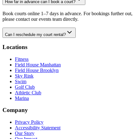
How far in advance can I book a court?​​​​‌ ‍ ​‍​‍‌‍ ‌ ​‍‌‍‍‌‌‍‌ ‌‍‍‌‌‍ ‍​‍​‍​ ‍‍​‍​‍‌ ​ ‌‍​‌‌‍ ‍‌‍‍‌‌ ‌​‌ ‍‌​‍ ‍‌‍‍‌‌‍ ​‍​‍​‍ ​​‍​‍‌‍‍​‌ ​‍‌‍‌‌‌‍‌‍​‍​‍​ ‍‍​‍​‍‌‍‍​‌ ‌​‌ ‌​‌ ​​‌ ​ ​ ‍‍​‍ ​‍ ‌‍​ ‌‍‍​‌‍‌‌‌‍ ​‌ ​ ‌‍‌‌‌‍​‌‌ ​​‌‍‍‌‌‍‌‌‌ ​‍‌ ​ ​‍ ‍‌ ​ ‌‍​‌‌‍ ‍‌‍‍‌‌ ‌​‌ ‍‌​‍ ‍‌ ​ ‌ ‌​‌ ‌‌‌‍‌​‌‍‍‌‌‍ ​‍ ‌‍‍‌‌‍ ‍‌ ‌​‌‍‌‌‌‍ ‍‌ ‌​​‍ ‌‍‌‌‌‍‌​‌‍‍‌‌ ‌​​‍ ‌‍ ‌‌‍ ‌‍‌​‌‍‌‌​ ‌‌ ​​‌ ​‍‌‍‌‌‌ ​ ‌‍‌‌‌‍ ‍‌ ‌​‌‍​‌‌ ‌​‌‍‍‌‌‍ ‌‍ ‍​ ‍ ‌‍‍‌‌‍‌​​ ‌​ ​‌‌‍​ ‌‍‌‍‌‍​‌‌‍​‍‌‍‌‍​ ​​‌‍​‍​‍ ‌​ ​‍‌‍​ ​ ‍​‌‍​ ​‍ ‌​ ‌​​ ​ ‌‍​‌‌‍‌‌​‍ ‌‌‍​‍​ ‌‍‌‍‌​​ ‌​​‍ ‌‌‍‌‍‌‍​‍‌‍​‌​ ‌ ‌‍‌‌‌‍​‌​ ​​‌‍​‌‌‍​‍​ ‌​‌‍​ ​ ‍​​ ‍ ‌ ‌​‌ ‍‌‌ ​​‌‍‌‌​ ‌‌‍‌‍‌‍​‌‌ ​‌​ ‍ ‌ ​​‌‍​‌‌ ‌​‌‍‍​​ ‌‌ ‌​‌‍‍‌‌ ‌​‌‍ ​‌‍‌‌​ ‌‍​‍‌‍​‌‌ ​ ‌‍‌‌‌‌‌‌‌ ​‍‌‍ ​​ ‌‌‍‍​‌ ‌​‌ ‌​‌ ​​‌ ​ ​‍‌‌​ ​ ‌​​‌​‍‌‌​ ​‍‌​‌‍​‍‌‌​ ​‍‌​‌‍‌‍​ ‌‍‍​‌‍‌‌‌‍ ​‌ ​ ‌‍‌‌‌‍​‌‌ ​​‌‍‍‌‌‍‌‌‌ ​‍‌ ​ ​‍ ‍‌ ​ ‌‍​‌‌‍ ‍‌‍‍‌‌ ‌​‌ ‍‌​‍ ‍‌ ​ ‌ ‌​‌ ‌‌‌‍‌​‌‍‍‌‌‍ ​‍‌‍‌‍‍‌‌‍‌​​ ‌​ ​‌‌‍​ ‌‍‌‍‌‍​‌‌‍​‍‌‍‌‍​ ​​‌‍​‍​‍ ‌​ ​‍‌‍​ ​ ‍​‌‍​ ​‍ ‌​ ‌​​ ​ ‌‍​‌‌‍‌‌​‍ ‌‌‍​‍​ ‌‍‌‍‌​​ ‌​​‍ ‌‌‍‌‍‌‍​‍‌‍​‌​ ‌ ‌‍‌‌‌‍​‌​ ​​‌‍​‌‌‍​‍​ ‌​‌‍​ ​ ‍​​‍‌‍‌ ‌​‌ ‍‌‌ ​​‌‍‌‌​ ‌‌‍‌‍‌‍​‌‌ ​‌​‍‌‍‌ ​​‌‍​‌‌ ‌​‌‍‍​​ ‌‌ ‌​‌‍‍‌‌ ‌​‌‍ ​‌‍‌‌​‍‌‍‌ ​​‌‍‌‌‌ ​‍‌ ​ ‌ ​​‌‍‌‌‌‍​ ‌ ‌​‌‍‍‌‌ ‌‍‌‍‌‌​ ‌‌ ​​‌ ‌‌‌‍​‍‌‍ ​‌‍‍‌‌ ​ ‌‍‍​‌‍‌‌‌‍‌​​‍​‍‌ ‌
Book courts online 1–7 days in advance. For bookings further out,
please contact our events team directly.​​​​‌ ‍ ​‍​‍‌‍ ‌ ​‍‌‍‍‌‌‍‌ ‌‍‍‌‌‍ ‍​‍​‍​ ‍‍​‍​‍‌ ​ ‌‍​‌‌‍ ‍‌‍‍‌‌ ‌​‌ ‍‌​‍ ‍‌‍‍‌‌‍ ​‍​‍​‍ ​​‍​‍‌‍‍​‌ ​‍‌‍‌‌‌‍‌‍​‍​‍​ ‍‍​‍​‍‌‍‍​‌ ‌​‌ ‌​‌ ​​‌ ​ ​ ‍‍​‍ ​‍ ‌‍​ ‌‍‍​‌‍‌‌‌‍ ​‌ ​ ‌‍‌‌‌‍​‌‌ ​​‌‍‍‌‌‍‌‌‌ ​‍‌ ​ ​‍ ‍‌ ​ ‌‍​‌‌‍ ‍‌‍‍‌‌ ‌​‌ ‍‌​‍ ‍‌ ​ ‌ ‌​‌ ‌‌‌‍‌​‌‍‍‌‌‍ ​‍ ‌‍‍‌‌‍ ‍‌ ‌​‌‍‌‌‌‍ ‍‌ ‌​​‍ ‌‍‌‌‌‍‌​‌‍‍‌‌ ‌​​‍ ‌‍ ‌‌‍ ‌‍‌​‌‍‌‌​ ‌‌ ​​‌ ​‍‌‍‌‌‌ ​ ‌‍‌‌‌‍ ‍‌ ‌​‌‍​‌‌ ‌​‌‍‍‌‌‍ ‌‍ ‍​ ‍ ‌‍‍‌‌‍‌​​ ‌​ ​‌‌‍​ ‌‍‌‍‌‍​‌‌‍​‍‌‍‌‍​ ​​‌‍​‍​‍ ‌​ ​‍‌‍​ ​ ‍​‌‍​ ​‍ ‌​ ‌​​ ​ ‌‍​‌‌‍‌‌​‍ ‌‌‍​‍​ ‌‍‌‍‌​​ ‌​​‍ ‌‌‍‌‍‌‍​‍‌‍​‌​ ‌ ‌‍‌‌‌‍​‌​ ​​‌‍​‌‌‍​‍​ ‌​‌‍​ ​ ‍​​ ‍ ‌ ‌​‌ ‍‌‌ ​​‌‍‌‌​ ‌‌‍‌‍‌‍​‌‌ ​‌​ ‍ ‌ ​​‌‍​‌‌ ‌​‌‍‍​​ ‌‌ ​‍‌‍‍‌‌‍​ ‌‍‍​‌‌‌​‌‍‌‌‌ ‍​‌ ‌​​‍‌‌​ ‌‌‌​​‍‌‌ ‌‍‍ ‌‍‌‌‌ ‍‌​‍‌‌​ ​ ‌​‌​​‍‌‌​ ​ ‌​‌​​‍‌‌​ ​‍​ ​‍​ ‍‌​ ‌​‌‍‌​​ ‌‍‌‍​‌​ ​‌​ ​‌​ ‍​​ ‍‌‌‍‌‍​ ‌‌​ ​​​‍‌‌​ ​‍​ ​‍​‍‌‌​ ‌‌‌​‌​​‍ ‍‌‍​ ‌‍‍​‌‍‍‌‌‍ ​‌‍‌​‌ ​‍‌‍‌‌‌‍ ‍​‍‌‌​ ‌‌‌​​‍‌‌ ‌‍‍ ‌‍‌‌‌ ‍‌​‍‌‌​ ​ ‌​‌​​‍‌‌​ ​ ‌​‌​​‍‌‌​ ​‍​ ​‍​ ‌‍​ ‌​​ ‌​​ ​‌​ ‍‌‌‍‌‌​ ​​​ ‌‌​ ‌‌​ ‍‌​ ‍‌​ ​‌​‍‌‌​ ​‍​ ​‍​‍‌‌​ ‌‌‌​‌​​‍ ‍‌ ‌​‌‍‌‌‌ ‍​‌ ‌​​ ‌‍​‍‌‍​‌‌ ​ ‌‍‌‌‌‌‌‌‌ ​‍‌‍ ​​ ‌‌‍‍​‌ ‌​‌ ‌​‌ ​​‌ ​ ​‍‌‌​ ​ ‌​​‌​‍‌‌​ ​‍‌​‌‍​‍‌‌​ ​‍‌​‌‍‌‍​ ‌‍‍​‌‍‌‌‌‍ ​‌ ​ ‌‍‌‌‌‍​‌‌ ​​‌‍‍‌‌‍‌‌‌ ​‍‌ ​ ​‍ ‍‌ ​ ‌‍​‌‌‍ ‍‌‍‍‌‌ ‌​‌ ‍‌​‍ ‍‌ ​ ‌ ‌​‌ ‌‌‌‍‌​‌‍‍‌‌‍ ​‍‌‍‌‍‍‌‌‍‌​​ ‌​ ​‌‌‍​ ‌‍‌‍‌‍​‌‌‍​‍‌‍‌‍​ ​​‌‍​‍​‍ ‌​ ​‍‌‍​ ​ ‍​‌‍​ ​‍ ‌​ ‌​​ ​ ‌‍​‌‌‍‌‌​‍ ‌‌‍​‍​ ‌‍‌‍‌​​ ‌​​‍ ‌‌‍‌‍‌‍​‍‌‍​‌​ ‌ ‌‍‌‌‌‍​‌​ ​​‌‍​‌‌‍​‍​ ‌​‌‍​ ​ ‍​​‍‌‍‌ ‌​‌ ‍‌‌ ​​‌‍‌‌​ ‌‌‍‌‍‌‍​‌‌ ​‌​‍‌‍‌ ​​‌‍​‌‌ ‌​‌‍‍​​ ‌‌ ​‍‌‍‍‌‌‍​ ‌‍‍​‌‌‌​‌‍‌‌‌ ‍​‌ ‌​​‍‌‌​ ‌‌‌​​‍‌‌ ‌‍‍ ‌‍‌‌‌ ‍‌​‍‌‌​ ​ ‌​‌​​‍‌‌​ ​ ‌​‌​​‍‌‌​ ​‍​ ​‍​ ‍‌​ ‌​‌‍‌​​ ‌‍‌‍​‌​ ​‌​ ​‌​ ‍​​ ‍‌‌‍‌‍​ ‌‌​ ​​​‍‌‌​ ​‍​ ​‍​‍‌‌​ ‌‌‌​‌​​‍ ‍‌‍​ ‌‍‍​‌‍‍‌‌‍ ​‌‍‌​‌ ​‍‌‍‌‌‌‍ ‍​‍‌‌​ ‌‌‌​​‍‌‌ ‌‍‍ ‌‍‌‌‌ ‍‌​‍‌‌​ ​ ‌​‌​​‍‌‌​ ​ ‌​‌​​‍‌‌​ ​‍​ ​‍​ ‌‍​ ‌​​ ‌​​ ​‌​ ‍‌‌‍‌‌​ ​​​ ‌‌​ ‌‌​ ‍‌​ ‍‌​ ​‌​‍‌‌​ ​‍​ ​‍​‍‌‌​ ‌‌‌​‌​​‍ ‍‌ ‌​‌‍‌‌‌ ‍​‌ ‌​​‍‌‍‌ ​​‌‍‌‌‌ ​‍‌ ​ ‌ ​​‌‍‌‌‌‍​ ‌ ‌​‌‍‍‌‌ ‌‍‌‍‌‌​ ‌‌ ​​‌ ‌‌‌‍​‍‌‍ ​‌‍‍‌‌ ​ ‌‍‍​‌‍‌‌‌‍‌​​‍​‍‌ ‌
Can I reschedule my court rental?​​​​‌ ‍ ​‍​‍‌‍ ‌ ​‍‌‍‍‌‌‍‌ ‌‍‍‌‌‍ ‍​‍​‍​ ‍‍​‍​‍‌ ​ ‌‍​‌‌‍ ‍‌‍‍‌‌ ‌​‌ ‍‌​‍ ‍‌‍‍‌‌‍ ​‍​‍​‍ ​​‍​‍‌‍‍​‌ ​‍‌‍‌‌‌‍‌‍​‍​‍​ ‍‍​‍​‍‌‍‍​‌ ‌​‌ ‌​‌ ​​‌ ​ ​ ‍‍​‍ ​‍ ‌‍​ ‌‍‍​‌‍‌‌‌‍ ​‌ ​ ‌‍‌‌‌‍​‌‌ ​​‌‍‍‌‌‍‌‌‌ ​‍‌ ​ ​‍ ‍‌ ​ ‌‍​‌‌‍ ‍‌‍‍‌‌ ‌​‌ ‍‌​‍ ‍‌ ​ ‌ ‌​‌ ‌‌‌‍‌​‌‍‍‌‌‍ ​‍ ‌‍‍‌‌‍ ‍‌ ‌​‌‍‌‌‌‍ ‍‌ ‌​​‍ ‌‍‌‌‌‍‌​‌‍‍‌‌ ‌​​‍ ‌‍ ‌‌‍ ‌‍‌​‌‍‌‌​ ‌‌ ​​‌ ​‍‌‍‌‌‌ ​ ‌‍‌‌‌‍ ‍‌ ‌​‌‍​‌‌ ‌​‌‍‍‌‌‍ ‌‍ ‍​ ‍ ‌‍‍‌‌‍‌​​ ‌​ ‌ ​ ‌‍​ ​‌‌‍​‌​ ​‌​ ‌ ‌‍‌​​ ‍‌​‍ ‌​ ‌ ​ ​‌​ ​​​ ‌​​‍ ‌​ ‌​​ ‌​​ ‌‌​ ​ ​‍ ‌‌‍​‍‌‍​‌​ ​ ​ ‍​​‍ ‌‌‍​ ​ ​ ​ ‌​‌‍‌​‌‍​ ​ ​‌​ ​​‌‍‌‍​ ​ ​ ​‌‌‍​ ​ ​ ​ ‍ ‌ ‌​‌ ‍‌‌ ​​‌‍‌‌​ ‌‌‍‌‍‌‍​‌‌ ​‌​ ‍ ‌ ​​‌‍​‌‌ ‌​‌‍‍​​ ‌‌ ‌​‌‍‍‌‌ ‌​‌‍ ​‌‍‌‌​ ‌‍​‍‌‍​‌‌ ​ ‌‍‌‌‌‌‌‌‌ ​‍‌‍ ​​ ‌‌‍‍​‌ ‌​‌ ‌​‌ ​​‌ ​ ​‍‌‌​ ​ ‌​​‌​‍‌‌​ ​‍‌​‌‍​‍‌‌​ ​‍‌​‌‍‌‍​ ‌‍‍​‌‍‌‌‌‍ ​‌ ​ ‌‍‌‌‌‍​‌‌ ​​‌‍‍‌‌‍‌‌‌ ​‍‌ ​ ​‍ ‍‌ ​ ‌‍​‌‌‍ ‍‌‍‍‌‌ ‌​‌ ‍‌​‍ ‍‌ ​ ‌ ‌​‌ ‌‌‌‍‌​‌‍‍‌‌‍ ​‍‌‍‌‍‍‌‌‍‌​​ ‌​ ‌ ​ ‌‍​ ​‌‌‍​‌​ ​‌​ ‌ ‌‍‌​​ ‍‌​‍ ‌​ ‌ ​ ​‌​ ​​​ ‌​​‍ ‌​ ‌​​ ‌​​ ‌‌​ ​ ​‍ ‌‌‍​‍‌‍​‌​ ​ ​ ‍​​‍ ‌‌‍​ ​ ​ ​ ‌​‌‍‌​‌‍​ ​ ​‌​ ​​‌‍‌‍​ ​ ​ ​‌‌‍​ ​ ​ ​‍‌‍‌ ‌​‌ ‍‌‌ ​​‌‍‌‌​ ‌‌‍‌‍‌‍​‌‌ ​‌​‍‌‍‌ ​​‌‍​‌‌ ‌​‌‍‍​​ ‌‌ ‌​‌‍‍‌‌ ‌​‌‍ ​‌‍‌‌​‍‌‍‌ ​​‌‍‌‌‌ ​‍‌ ​ ‌ ​​‌‍‌‌‌‍​ ‌ ‌​‌‍‍‌‌ ‌‍‌‍‌‌​ ‌‌ ​​‌ ‌‌‌‍​‍‌‍ ​‌‍‍‌‌ ​ ‌‍‍​‌‍‌‌‌‍‌​​‍​‍‌ ‌
Locations​​​​‌ ‍ ​‍​‍‌‍ ‌ ​‍‌‍‍‌‌‍‌ ‌‍‍‌‌‍ ‍​‍​‍​ ‍‍​‍​‍‌ ​ ‌‍​‌‌‍ ‍‌‍‍‌‌ ‌​‌ ‍‌​‍ ‍‌‍‍‌‌‍ ​‍​‍​‍ ​​‍​‍‌‍‍​‌ ​‍‌‍‌‌‌‍‌‍​‍​‍​ ‍‍​‍​‍‌‍‍​‌ ‌​‌ ‌​‌ ​​‌ ​ ​ ‍‍​‍ ​‍ ‌‍​ ‌‍‍​‌‍‌‌‌‍ ​‌ ​ ‌‍‌‌‌‍​‌‌ ​​‌‍‍‌‌‍‌‌‌ ​‍‌ ​ ​‍ ‍‌ ​ ‌‍​‌‌‍ ‍‌‍‍‌‌ ‌​‌ ‍‌​‍ ‍‌ ​ ‌ ‌​‌ ‌‌‌‍‌​‌‍‍‌‌‍ ​‍ ‌‍‍‌‌‍ ‍‌ ‌​‌‍‌‌‌‍ ‍‌ ‌​​‍ ‌‍‌‌‌‍‌​‌‍‍‌‌ ‌​​‍ ‌‍ ‌‌‍ ‌‍‌​‌‍‌‌​ ‌‌ ​​‌ ​‍‌‍‌‌‌ ​ ‌‍‌‌‌‍ ‍‌ ‌​‌‍​‌‌ ‌​‌‍‍‌‌‍ ‌‍ ‍​ ‍ ‌‍‍‌‌‍‌​​ ‌‌‍‌‍‌‍ ‌‍ ‌ ‌​‌‍‌‌‌ ​‍​ ‍ ‌ ‌​‌ ‍‌‌ ​​‌‍‌‌​ ‌‌‍‌‍‌‍ ‌‍ ‌ ‌​‌‍‌‌‌ ​‍​ ‍ ‌ ​​‌‍​‌‌ ‌​‌‍‍​​ ‌‌‍​ ‌‍ ‌‍ ​‌ ‌‌‌‍ ‌‌‍ ‍‌ ​ ​‍‌‌​ ‌‌‌​​‍‌‌ ‌‍‍ ‌‍‌‌‌ ‍‌​‍‌‌​ ​ ‌​‌​​‍‌‌​ ​ ‌​‌​​‍‌‌​ ​‍​ ​‍‌‍‌‌‌‍​‍​ ​‍​ ‍​‌‍​ ​ ‌‌‌‍​ ‌‍​ ‌‍‌‌‌‍​‍‌‍​‌​ ​‌​‍‌‌​ ​‍​ ​‍​‍‌‌​ ‌‌‌​‌​​‍ ‍‌ ‌​‌‍‍‌‌ ‌​‌‍ ​‌‍‌‌​ ‌‍​‍‌‍​‌‌ ​ ‌‍‌‌‌‌‌‌‌ ​‍‌‍ ​​ ‌‌‍‍​‌ ‌​‌ ‌​‌ ​​‌ ​ ​‍‌‌​ ​ ‌​​‌​‍‌‌​ ​‍‌​‌‍​‍‌‌​ ​‍‌​‌‍‌‍​ ‌‍‍​‌‍‌‌‌‍ ​‌ ​ ‌‍‌‌‌‍​‌‌ ​​‌‍‍‌‌‍‌‌‌ ​‍‌ ​ ​‍ ‍‌ ​ ‌‍​‌‌‍ ‍‌‍‍‌‌ ‌​‌ ‍‌​‍ ‍‌ ​ ‌ ‌​‌ ‌‌‌‍‌​‌‍‍‌‌‍ ​‍‌‍‌‍‍‌‌‍‌​​ ‌‌‍‌‍‌‍ ‌‍ ‌ ‌​‌‍‌‌‌ ​‍​‍‌‍‌ ‌​‌ ‍‌‌ ​​‌‍‌‌​ ‌‌‍‌‍‌‍ ‌‍ ‌ ‌​‌‍‌‌‌ ​‍​‍‌‍‌ ​​‌‍​‌‌ ‌​‌‍‍​​ ‌‌‍​ ‌‍ ‌‍ ​‌ ‌‌‌‍ ‌‌‍ ‍‌ ​ ​‍‌‌​ ‌‌‌​​‍‌‌ ‌‍‍ ‌‍‌‌‌ ‍‌​‍‌‌​ ​ ‌​‌​​‍‌‌​ ​ ‌​‌​​‍‌‌​ ​‍​ ​‍‌‍‌‌‌‍​‍​ ​‍​ ‍​‌‍​ ​ ‌‌‌‍​ ‌‍​ ‌‍‌‌‌‍​‍‌‍​‌​ ​‌​‍‌‌​ ​‍​ ​‍​‍‌‌​ ‌‌‌​‌​​‍ ‍‌ ‌​‌‍‍‌‌ ‌​‌‍ ​‌‍‌‌​‍‌‍‌ ​​‌‍‌‌‌ ​‍‌ ​ ‌ ​​‌‍‌‌‌‍​ ‌ ‌​‌‍‍‌‌ ‌‍‌‍‌‌​ ‌‌ ​​‌ ‌‌‌‍​‍‌‍ ​‌‍‍‌‌ ​ ‌‍‍​‌‍‌‌‌‍‌​​‍​‍‌ ‌
Fitness​​​​‌ ‍ ​‍​‍‌‍ ‌ ​‍‌‍‍‌‌‍‌ ‌‍‍‌‌‍ ‍​‍​‍​ ‍‍​‍​‍‌ ​ ‌‍​‌‌‍ ‍‌‍‍‌‌ ‌​‌ ‍‌​‍ ‍‌‍‍‌‌‍ ​‍​‍​‍ ​​‍​‍‌‍‍​‌ ​‍‌‍‌‌‌‍‌‍​‍​‍​ ‍‍​‍​‍‌‍‍​‌ ‌​‌ ‌​‌ ​​‌ ​ ​ ‍‍​‍ ​‍ ‌‍​ ‌‍‍​‌‍‌‌‌‍ ​‌ ​ ‌‍‌‌‌‍​‌‌ ​​‌‍‍‌‌‍‌‌‌ ​‍‌ ​ ​‍ ‍‌ ​ ‌‍​‌‌‍ ‍‌‍‍‌‌ ‌​‌ ‍‌​‍ ‍‌ ​ ‌ ‌​‌ ‌‌‌‍‌​‌‍‍‌‌‍ ​‍ ‌‍‍‌‌‍ ‍‌ ‌​‌‍‌‌‌‍ ‍‌ ‌​​‍ ‌‍‌‌‌‍‌​‌‍‍‌‌ ‌​​‍ ‌‍ ‌‌‍ ‌‍‌​‌‍‌‌​ ‌‌ ​​‌ ​‍‌‍‌‌‌ ​ ‌‍‌‌‌‍ ‍‌ ‌​‌‍​‌‌ ‌​‌‍‍‌‌‍ ‌‍ ‍​ ‍ ‌‍‍‌‌‍‌​​ ‌‌‍‌‍‌‍ ‌‍ ‌ ‌​‌‍‌‌‌ ​‍​ ‍ ‌ ‌​‌ ‍‌‌ ​​‌‍‌‌​ ‌‌‍‌‍‌‍ ‌‍ ‌ ‌​‌‍‌‌‌ ​‍​ ‍ ‌ ​​‌‍​‌‌ ‌​‌‍‍​​ ‌‌‍​ ‌‍ ‌‍ ​‌ ‌‌‌‍ ‌‌‍ ‍‌ ​ ​‍‌‌​ ‌‌‌​​‍‌‌ ‌‍‍ ‌‍‌‌‌ ‍‌​‍‌‌​ ​ ‌​‌​​‍‌‌​ ​ ‌​‌​​‍‌‌​ ​‍​ ​‍‌‍‌‌‌‍​‍​ ​‍​ ‍​‌‍​ ​ ‌‌‌‍​ ‌‍​ ‌‍‌‌‌‍​‍‌‍​‌​ ​‌​‍‌‌​ ​‍​ ​‍​‍‌‌​ ‌‌‌​‌​​‍ ‍‌‍ ​‌‍‍‌‌‍ ‍‌‍‍ ‌ ​ ​‍‌‌​ ‌‌‌​​‍‌‌ ‌‍‍ ‌‍‌‌‌ ‍‌​‍‌‌​ ​ ‌​‌​​‍‌‌​ ​ ‌​‌​​‍‌‌​ ​‍​ ​‍​ ​‍​ ​ ​ ​ ‌‍​ ‌‍‌‌​ ‍​​ ‌‍​ ​‌​ ‌​‌‍​‌‌‍​ ​ ‍‌​‍‌‌​ ​‍​ ​‍​‍‌‌​ ‌‌‌​‌​​‍ ‍‌‍ ‍‌‍​‌‌‍ ‌‌‍‌‌​ ‌‍​‍‌‍​‌‌ ​ ‌‍‌‌‌‌‌‌‌ ​‍‌‍ ​​ ‌‌‍‍​‌ ‌​‌ ‌​‌ ​​‌ ​ ​‍‌‌​ ​ ‌​​‌​‍‌‌​ ​‍‌​‌‍​‍‌‌​ ​‍‌​‌‍‌‍​ ‌‍‍​‌‍‌‌‌‍ ​‌ ​ ‌‍‌‌‌‍​‌‌ ​​‌‍‍‌‌‍‌‌‌ ​‍‌ ​ ​‍ ‍‌ ​ ‌‍​‌‌‍ ‍‌‍‍‌‌ ‌​‌ ‍‌​‍ ‍‌ ​ ‌ ‌​‌ ‌‌‌‍‌​‌‍‍‌‌‍ ​‍‌‍‌‍‍‌‌‍‌​​ ‌‌‍‌‍‌‍ ‌‍ ‌ ‌​‌‍‌‌‌ ​‍​‍‌‍‌ ‌​‌ ‍‌‌ ​​‌‍‌‌​ ‌‌‍‌‍‌‍ ‌‍ ‌ ‌​‌‍‌‌‌ ​‍​‍‌‍‌ ​​‌‍​‌‌ ‌​‌‍‍​​ ‌‌‍​ ‌‍ ‌‍ ​‌ ‌‌‌‍ ‌‌‍ ‍‌ ​ ​‍‌‌​ ‌‌‌​​‍‌‌ ‌‍‍ ‌‍‌‌‌ ‍‌​‍‌‌​ ​ ‌​‌​​‍‌‌​ ​ ‌​‌​​‍‌‌​ ​‍​ ​‍‌‍‌‌‌‍​‍​ ​‍​ ‍​‌‍​ ​ ‌‌‌‍​ ‌‍​ ‌‍‌‌‌‍​‍‌‍​‌​ ​‌​‍‌‌​ ​‍​ ​‍​‍‌‌​ ‌‌‌​‌​​‍ ‍‌‍ ​‌‍‍‌‌‍ ‍‌‍‍ ‌ ​ ​‍‌‌​ ‌‌‌​​‍‌‌ ‌‍‍ ‌‍‌‌‌ ‍‌​‍‌‌​ ​ ‌​‌​​‍‌‌​ ​ ‌​‌​​‍‌‌​ ​‍​ ​‍​ ​‍​ ​ ​ ​ ‌‍​ ‌‍‌‌​ ‍​​ ‌‍​ ​‌​ ‌​‌‍​‌‌‍​ ​ ‍‌​‍‌‌​ ​‍​ ​‍​‍‌‌​ ‌‌‌​‌​​‍ ‍‌‍ ‍‌‍​‌‌‍ ‌‌‍‌‌​‍‌‍‌ ​​‌‍‌‌‌ ​‍‌ ​ ‌ ​​‌‍‌‌‌‍​ ‌ ‌​‌‍‍‌‌ ‌‍‌‍‌‌​ ‌‌ ​​‌ ‌‌‌‍​‍‌‍ ​‌‍‍‌‌ ​ ‌‍‍​‌‍‌‌‌‍‌​​‍​‍‌ ‌
Field House Manhattan​​​​‌ ‍ ​‍​‍‌‍ ‌ ​‍‌‍‍‌‌‍‌ ‌‍‍‌‌‍ ‍​‍​‍​ ‍‍​‍​‍‌ ​ ‌‍​‌‌‍ ‍‌‍‍‌‌ ‌​‌ ‍‌​‍ ‍‌‍‍‌‌‍ ​‍​‍​‍ ​​‍​‍‌‍‍​‌ ​‍‌‍‌‌‌‍‌‍​‍​‍​ ‍‍​‍​‍‌‍‍​‌ ‌​‌ ‌​‌ ​​‌ ​ ​ ‍‍​‍ ​‍ ‌‍​ ‌‍‍​‌‍‌‌‌‍ ​‌ ​ ‌‍‌‌‌‍​‌‌ ​​‌‍‍‌‌‍‌‌‌ ​‍‌ ​ ​‍ ‍‌ ​ ‌‍​‌‌‍ ‍‌‍‍‌‌ ‌​‌ ‍‌​‍ ‍‌ ​ ‌ ‌​‌ ‌‌‌‍‌​‌‍‍‌‌‍ ​‍ ‌‍‍‌‌‍ ‍‌ ‌​‌‍‌‌‌‍ ‍‌ ‌​​‍ ‌‍‌‌‌‍‌​‌‍‍‌‌ ‌​​‍ ‌‍ ‌‌‍ ‌‍‌​‌‍‌‌​ ‌‌ ​​‌ ​‍‌‍‌‌‌ ​ ‌‍‌‌‌‍ ‍‌ ‌​‌‍​‌‌ ‌​‌‍‍‌‌‍ ‌‍ ‍​ ‍ ‌‍‍‌‌‍‌​​ ‌‌‍‌‍‌‍ ‌‍ ‌ ‌​‌‍‌‌‌ ​‍​ ‍ ‌ ‌​‌ ‍‌‌ ​​‌‍‌‌​ ‌‌‍‌‍‌‍ ‌‍ ‌ ‌​‌‍‌‌‌ ​‍​ ‍ ‌ ​​‌‍​‌‌ ‌​‌‍‍​​ ‌‌‍​ ‌‍ ‌‍ ​‌ ‌‌‌‍ ‌‌‍ ‍‌ ​ ​‍‌‌​ ‌‌‌​​‍‌‌ ‌‍‍ ‌‍‌‌‌ ‍‌​‍‌‌​ ​ ‌​‌​​‍‌‌​ ​ ‌​‌​​‍‌‌​ ​‍​ ​‍‌‍‌‌‌‍​‍​ ​‍​ ‍​‌‍​ ​ ‌‌‌‍​ ‌‍​ ‌‍‌‌‌‍​‍‌‍​‌​ ​‌​‍‌‌​ ​‍​ ​‍​‍‌‌​ ‌‌‌​‌​​‍ ‍‌‍ ​‌‍‍‌‌‍ ‍‌‍‍ ‌ ​ ​‍‌‌​ ‌‌‌​​‍‌‌ ‌‍‍ ‌‍‌‌‌ ‍‌​‍‌‌​ ​ ‌​‌​​‍‌‌​ ​ ‌​‌​​‍‌‌​ ​‍​ ​‍​ ​‌​ ​ ​ ​‌‌‍​‍​ ​​​ ​‌‌‍​‌​ ‌ ​ ​‍​ ​‍​ ‌‍​ ‌​​‍‌‌​ ​‍​ ​‍​‍‌‌​ ‌‌‌​‌​​‍ ‍‌‍ ‍‌‍​‌‌‍ ‌‌‍‌‌​ ‌‍​‍‌‍​‌‌ ​ ‌‍‌‌‌‌‌‌‌ ​‍‌‍ ​​ ‌‌‍‍​‌ ‌​‌ ‌​‌ ​​‌ ​ ​‍‌‌​ ​ ‌​​‌​‍‌‌​ ​‍‌​‌‍​‍‌‌​ ​‍‌​‌‍‌‍​ ‌‍‍​‌‍‌‌‌‍ ​‌ ​ ‌‍‌‌‌‍​‌‌ ​​‌‍‍‌‌‍‌‌‌ ​‍‌ ​ ​‍ ‍‌ ​ ‌‍​‌‌‍ ‍‌‍‍‌‌ ‌​‌ ‍‌​‍ ‍‌ ​ ‌ ‌​‌ ‌‌‌‍‌​‌‍‍‌‌‍ ​‍‌‍‌‍‍‌‌‍‌​​ ‌‌‍‌‍‌‍ ‌‍ ‌ ‌​‌‍‌‌‌ ​‍​‍‌‍‌ ‌​‌ ‍‌‌ ​​‌‍‌‌​ ‌‌‍‌‍‌‍ ‌‍ ‌ ‌​‌‍‌‌‌ ​‍​‍‌‍‌ ​​‌‍​‌‌ ‌​‌‍‍​​ ‌‌‍​ ‌‍ ‌‍ ​‌ ‌‌‌‍ ‌‌‍ ‍‌ ​ ​‍‌‌​ ‌‌‌​​‍‌‌ ‌‍‍ ‌‍‌‌‌ ‍‌​‍‌‌​ ​ ‌​‌​​‍‌‌​ ​ ‌​‌​​‍‌‌​ ​‍​ ​‍‌‍‌‌‌‍​‍​ ​‍​ ‍​‌‍​ ​ ‌‌‌‍​ ‌‍​ ‌‍‌‌‌‍​‍‌‍​‌​ ​‌​‍‌‌​ ​‍​ ​‍​‍‌‌​ ‌‌‌​‌​​‍ ‍‌‍ ​‌‍‍‌‌‍ ‍‌‍‍ ‌ ​ ​‍‌‌​ ‌‌‌​​‍‌‌ ‌‍‍ ‌‍‌‌‌ ‍‌​‍‌‌​ ​ ‌​‌​​‍‌‌​ ​ ‌​‌​​‍‌‌​ ​‍​ ​‍​ ​‌​ ​ ​ ​‌‌‍​‍​ ​​​ ​‌‌‍​‌​ ‌ ​ ​‍​ ​‍​ ‌‍​ ‌​​‍‌‌​ ​‍​ ​‍​‍‌‌​ ‌‌‌​‌​​‍ ‍‌‍ ‍‌‍​‌‌‍ ‌‌‍‌‌​‍‌‍‌ ​​‌‍‌‌‌ ​‍‌ ​ ‌ ​​‌‍‌‌‌‍​ ‌ ‌​‌‍‍‌‌ ‌‍‌‍‌‌​ ‌‌ ​​‌ ‌‌‌‍​‍‌‍ ​‌‍‍‌‌ ​ ‌‍‍​‌‍‌‌‌‍‌​​‍​‍‌ ‌
Field House Brooklyn​​​​‌ ‍ ​‍​‍‌‍ ‌ ​‍‌‍‍‌‌‍‌ ‌‍‍‌‌‍ ‍​‍​‍​ ‍‍​‍​‍‌ ​ ‌‍​‌‌‍ ‍‌‍‍‌‌ ‌​‌ ‍‌​‍ ‍‌‍‍‌‌‍ ​‍​‍​‍ ​​‍​‍‌‍‍​‌ ​‍‌‍‌‌‌‍‌‍​‍​‍​ ‍‍​‍​‍‌‍‍​‌ ‌​‌ ‌​‌ ​​‌ ​ ​ ‍‍​‍ ​‍ ‌‍​ ‌‍‍​‌‍‌‌‌‍ ​‌ ​ ‌‍‌‌‌‍​‌‌ ​​‌‍‍‌‌‍‌‌‌ ​‍‌ ​ ​‍ ‍‌ ​ ‌‍​‌‌‍ ‍‌‍‍‌‌ ‌​‌ ‍‌​‍ ‍‌ ​ ‌ ‌​‌ ‌‌‌‍‌​‌‍‍‌‌‍ ​‍ ‌‍‍‌‌‍ ‍‌ ‌​‌‍‌‌‌‍ ‍‌ ‌​​‍ ‌‍‌‌‌‍‌​‌‍‍‌‌ ‌​​‍ ‌‍ ‌‌‍ ‌‍‌​‌‍‌‌​ ‌‌ ​​‌ ​‍‌‍‌‌‌ ​ ‌‍‌‌‌‍ ‍‌ ‌​‌‍​‌‌ ‌​‌‍‍‌‌‍ ‌‍ ‍​ ‍ ‌‍‍‌‌‍‌​​ ‌‌‍‌‍‌‍ ‌‍ ‌ ‌​‌‍‌‌‌ ​‍​ ‍ ‌ ‌​‌ ‍‌‌ ​​‌‍‌‌​ ‌‌‍‌‍‌‍ ‌‍ ‌ ‌​‌‍‌‌‌ ​‍​ ‍ ‌ ​​‌‍​‌‌ ‌​‌‍‍​​ ‌‌‍​ ‌‍ ‌‍ ​‌ ‌‌‌‍ ‌‌‍ ‍‌ ​ ​‍‌‌​ ‌‌‌​​‍‌‌ ‌‍‍ ‌‍‌‌‌ ‍‌​‍‌‌​ ​ ‌​‌​​‍‌‌​ ​ ‌​‌​​‍‌‌​ ​‍​ ​‍‌‍‌‌‌‍​‍​ ​‍​ ‍​‌‍​ ​ ‌‌‌‍​ ‌‍​ ‌‍‌‌‌‍​‍‌‍​‌​ ​‌​‍‌‌​ ​‍​ ​‍​‍‌‌​ ‌‌‌​‌​​‍ ‍‌‍ ​‌‍‍‌‌‍ ‍‌‍‍ ‌ ​ ​‍‌‌​ ‌‌‌​​‍‌‌ ‌‍‍ ‌‍‌‌‌ ‍‌​‍‌‌​ ​ ‌​‌​​‍‌‌​ ​ ‌​‌​​‍‌‌​ ​‍​ ​‍​ ‌‍​ ‍​​ ‌ ‌‍‌​​ ​‌​ ​‍​ ‌‌​ ‌‍​ ​‍​ ​‌‌‍​ ​ ​‌​‍‌‌​ ​‍​ ​‍​‍‌‌​ ‌‌‌​‌​​‍ ‍‌‍ ‍‌‍​‌‌‍ ‌‌‍‌‌​ ‌‍​‍‌‍​‌‌ ​ ‌‍‌‌‌‌‌‌‌ ​‍‌‍ ​​ ‌‌‍‍​‌ ‌​‌ ‌​‌ ​​‌ ​ ​‍‌‌​ ​ ‌​​‌​‍‌‌​ ​‍‌​‌‍​‍‌‌​ ​‍‌​‌‍‌‍​ ‌‍‍​‌‍‌‌‌‍ ​‌ ​ ‌‍‌‌‌‍​‌‌ ​​‌‍‍‌‌‍‌‌‌ ​‍‌ ​ ​‍ ‍‌ ​ ‌‍​‌‌‍ ‍‌‍‍‌‌ ‌​‌ ‍‌​‍ ‍‌ ​ ‌ ‌​‌ ‌‌‌‍‌​‌‍‍‌‌‍ ​‍‌‍‌‍‍‌‌‍‌​​ ‌‌‍‌‍‌‍ ‌‍ ‌ ‌​‌‍‌‌‌ ​‍​‍‌‍‌ ‌​‌ ‍‌‌ ​​‌‍‌‌​ ‌‌‍‌‍‌‍ ‌‍ ‌ ‌​‌‍‌‌‌ ​‍​‍‌‍‌ ​​‌‍​‌‌ ‌​‌‍‍​​ ‌‌‍​ ‌‍ ‌‍ ​‌ ‌‌‌‍ ‌‌‍ ‍‌ ​ ​‍‌‌​ ‌‌‌​​‍‌‌ ‌‍‍ ‌‍‌‌‌ ‍‌​‍‌‌​ ​ ‌​‌​​‍‌‌​ ​ ‌​‌​​‍‌‌​ ​‍​ ​‍‌‍‌‌‌‍​‍​ ​‍​ ‍​‌‍​ ​ ‌‌‌‍​ ‌‍​ ‌‍‌‌‌‍​‍‌‍​‌​ ​‌​‍‌‌​ ​‍​ ​‍​‍‌‌​ ‌‌‌​‌​​‍ ‍‌‍ ​‌‍‍‌‌‍ ‍‌‍‍ ‌ ​ ​‍‌‌​ ‌‌‌​​‍‌‌ ‌‍‍ ‌‍‌‌‌ ‍‌​‍‌‌​ ​ ‌​‌​​‍‌‌​ ​ ‌​‌​​‍‌‌​ ​‍​ ​‍​ ‌‍​ ‍​​ ‌ ‌‍‌​​ ​‌​ ​‍​ ‌‌​ ‌‍​ ​‍​ ​‌‌‍​ ​ ​‌​‍‌‌​ ​‍​ ​‍​‍‌‌​ ‌‌‌​‌​​‍ ‍‌‍ ‍‌‍​‌‌‍ ‌‌‍‌‌​‍‌‍‌ ​​‌‍‌‌‌ ​‍‌ ​ ‌ ​​‌‍‌‌‌‍​ ‌ ‌​‌‍‍‌‌ ‌‍‌‍‌‌​ ‌‌ ​​‌ ‌‌‌‍​‍‌‍ ​‌‍‍‌‌ ​ ‌‍‍​‌‍‌‌‌‍‌​​‍​‍‌ ‌
Sky Rink​​​​‌ ‍ ​‍​‍‌‍ ‌ ​‍‌‍‍‌‌‍‌ ‌‍‍‌‌‍ ‍​‍​‍​ ‍‍​‍​‍‌ ​ ‌‍​‌‌‍ ‍‌‍‍‌‌ ‌​‌ ‍‌​‍ ‍‌‍‍‌‌‍ ​‍​‍​‍ ​​‍​‍‌‍‍​‌ ​‍‌‍‌‌‌‍‌‍​‍​‍​ ‍‍​‍​‍‌‍‍​‌ ‌​‌ ‌​‌ ​​‌ ​ ​ ‍‍​‍ ​‍ ‌‍​ ‌‍‍​‌‍‌‌‌‍ ​‌ ​ ‌‍‌‌‌‍​‌‌ ​​‌‍‍‌‌‍‌‌‌ ​‍‌ ​ ​‍ ‍‌ ​ ‌‍​‌‌‍ ‍‌‍‍‌‌ ‌​‌ ‍‌​‍ ‍‌ ​ ‌ ‌​‌ ‌‌‌‍‌​‌‍‍‌‌‍ ​‍ ‌‍‍‌‌‍ ‍‌ ‌​‌‍‌‌‌‍ ‍‌ ‌​​‍ ‌‍‌‌‌‍‌​‌‍‍‌‌ ‌​​‍ ‌‍ ‌‌‍ ‌‍‌​‌‍‌‌​ ‌‌ ​​‌ ​‍‌‍‌‌‌ ​ ‌‍‌‌‌‍ ‍‌ ‌​‌‍​‌‌ ‌​‌‍‍‌‌‍ ‌‍ ‍​ ‍ ‌‍‍‌‌‍‌​​ ‌‌‍‌‍‌‍ ‌‍ ‌ ‌​‌‍‌‌‌ ​‍​ ‍ ‌ ‌​‌ ‍‌‌ ​​‌‍‌‌​ ‌‌‍‌‍‌‍ ‌‍ ‌ ‌​‌‍‌‌‌ ​‍​ ‍ ‌ ​​‌‍​‌‌ ‌​‌‍‍​​ ‌‌‍​ ‌‍ ‌‍ ​‌ ‌‌‌‍ ‌‌‍ ‍‌ ​ ​‍‌‌​ ‌‌‌​​‍‌‌ ‌‍‍ ‌‍‌‌‌ ‍‌​‍‌‌​ ​ ‌​‌​​‍‌‌​ ​ ‌​‌​​‍‌‌​ ​‍​ ​‍‌‍‌‌‌‍​‍​ ​‍​ ‍​‌‍​ ​ ‌‌‌‍​ ‌‍​ ‌‍‌‌‌‍​‍‌‍​‌​ ​‌​‍‌‌​ ​‍​ ​‍​‍‌‌​ ‌‌‌​‌​​‍ ‍‌‍ ​‌‍‍‌‌‍ ‍‌‍‍ ‌ ​ ​‍‌‌​ ‌‌‌​​‍‌‌ ‌‍‍ ‌‍‌‌‌ ‍‌​‍‌‌​ ​ ‌​‌​​‍‌‌​ ​ ‌​‌​​‍‌‌​ ​‍​ ​‍​ ‌​​ ‌ ‌‍‌‍‌‍‌‍​ ​​​ ‌‍​ ‌‌​ ‌​‌‍‌​‌‍‌​​ ​‌‌‍​‍​‍‌‌​ ​‍​ ​‍​‍‌‌​ ‌‌‌​‌​​‍ ‍‌‍ ‍‌‍​‌‌‍ ‌‌‍‌‌​ ‌‍​‍‌‍​‌‌ ​ ‌‍‌‌‌‌‌‌‌ ​‍‌‍ ​​ ‌‌‍‍​‌ ‌​‌ ‌​‌ ​​‌ ​ ​‍‌‌​ ​ ‌​​‌​‍‌‌​ ​‍‌​‌‍​‍‌‌​ ​‍‌​‌‍‌‍​ ‌‍‍​‌‍‌‌‌‍ ​‌ ​ ‌‍‌‌‌‍​‌‌ ​​‌‍‍‌‌‍‌‌‌ ​‍‌ ​ ​‍ ‍‌ ​ ‌‍​‌‌‍ ‍‌‍‍‌‌ ‌​‌ ‍‌​‍ ‍‌ ​ ‌ ‌​‌ ‌‌‌‍‌​‌‍‍‌‌‍ ​‍‌‍‌‍‍‌‌‍‌​​ ‌‌‍‌‍‌‍ ‌‍ ‌ ‌​‌‍‌‌‌ ​‍​‍‌‍‌ ‌​‌ ‍‌‌ ​​‌‍‌‌​ ‌‌‍‌‍‌‍ ‌‍ ‌ ‌​‌‍‌‌‌ ​‍​‍‌‍‌ ​​‌‍​‌‌ ‌​‌‍‍​​ ‌‌‍​ ‌‍ ‌‍ ​‌ ‌‌‌‍ ‌‌‍ ‍‌ ​ ​‍‌‌​ ‌‌‌​​‍‌‌ ‌‍‍ ‌‍‌‌‌ ‍‌​‍‌‌​ ​ ‌​‌​​‍‌‌​ ​ ‌​‌​​‍‌‌​ ​‍​ ​‍‌‍‌‌‌‍​‍​ ​‍​ ‍​‌‍​ ​ ‌‌‌‍​ ‌‍​ ‌‍‌‌‌‍​‍‌‍​‌​ ​‌​‍‌‌​ ​‍​ ​‍​‍‌‌​ ‌‌‌​‌​​‍ ‍‌‍ ​‌‍‍‌‌‍ ‍‌‍‍ ‌ ​ ​‍‌‌​ ‌‌‌​​‍‌‌ ‌‍‍ ‌‍‌‌‌ ‍‌​‍‌‌​ ​ ‌​‌​​‍‌‌​ ​ ‌​‌​​‍‌‌​ ​‍​ ​‍​ ‌​​ ‌ ‌‍‌‍‌‍‌‍​ ​​​ ‌‍​ ‌‌​ ‌​‌‍‌​‌‍‌​​ ​‌‌‍​‍​‍‌‌​ ​‍​ ​‍​‍‌‌​ ‌‌‌​‌​​‍ ‍‌‍ ‍‌‍​‌‌‍ ‌‌‍‌‌​‍‌‍‌ ​​‌‍‌‌‌ ​‍‌ ​ ‌ ​​‌‍‌‌‌‍​ ‌ ‌​‌‍‍‌‌ ‌‍‌‍‌‌​ ‌‌ ​​‌ ‌‌‌‍​‍‌‍ ​‌‍‍‌‌ ​ ‌‍‍​‌‍‌‌‌‍‌​​‍​‍‌ ‌
Swim​​​​‌ ‍ ​‍​‍‌‍ ‌ ​‍‌‍‍‌‌‍‌ ‌‍‍‌‌‍ ‍​‍​‍​ ‍‍​‍​‍‌ ​ ‌‍​‌‌‍ ‍‌‍‍‌‌ ‌​‌ ‍‌​‍ ‍‌‍‍‌‌‍ ​‍​‍​‍ ​​‍​‍‌‍‍​‌ ​‍‌‍‌‌‌‍‌‍​‍​‍​ ‍‍​‍​‍‌‍‍​‌ ‌​‌ ‌​‌ ​​‌ ​ ​ ‍‍​‍ ​‍ ‌‍​ ‌‍‍​‌‍‌‌‌‍ ​‌ ​ ‌‍‌‌‌‍​‌‌ ​​‌‍‍‌‌‍‌‌‌ ​‍‌ ​ ​‍ ‍‌ ​ ‌‍​‌‌‍ ‍‌‍‍‌‌ ‌​‌ ‍‌​‍ ‍‌ ​ ‌ ‌​‌ ‌‌‌‍‌​‌‍‍‌‌‍ ​‍ ‌‍‍‌‌‍ ‍‌ ‌​‌‍‌‌‌‍ ‍‌ ‌​​‍ ‌‍‌‌‌‍‌​‌‍‍‌‌ ‌​​‍ ‌‍ ‌‌‍ ‌‍‌​‌‍‌‌​ ‌‌ ​​‌ ​‍‌‍‌‌‌ ​ ‌‍‌‌‌‍ ‍‌ ‌​‌‍​‌‌ ‌​‌‍‍‌‌‍ ‌‍ ‍​ ‍ ‌‍‍‌‌‍‌​​ ‌‌‍‌‍‌‍ ‌‍ ‌ ‌​‌‍‌‌‌ ​‍​ ‍ ‌ ‌​‌ ‍‌‌ ​​‌‍‌‌​ ‌‌‍‌‍‌‍ ‌‍ ‌ ‌​‌‍‌‌‌ ​‍​ ‍ ‌ ​​‌‍​‌‌ ‌​‌‍‍​​ ‌‌‍​ ‌‍ ‌‍ ​‌ ‌‌‌‍ ‌‌‍ ‍‌ ​ ​‍‌‌​ ‌‌‌​​‍‌‌ ‌‍‍ ‌‍‌‌‌ ‍‌​‍‌‌​ ​ ‌​‌​​‍‌‌​ ​ ‌​‌​​‍‌‌​ ​‍​ ​‍‌‍‌‌‌‍​‍​ ​‍​ ‍​‌‍​ ​ ‌‌‌‍​ ‌‍​ ‌‍‌‌‌‍​‍‌‍​‌​ ​‌​‍‌‌​ ​‍​ ​‍​‍‌‌​ ‌‌‌​‌​​‍ ‍‌‍ ​‌‍‍‌‌‍ ‍‌‍‍ ‌ ​ ​‍‌‌​ ‌‌‌​​‍‌‌ ‌‍‍ ‌‍‌‌‌ ‍‌​‍‌‌​ ​ ‌​‌​​‍‌‌​ ​ ‌​‌​​‍‌‌​ ​‍​ ​‍‌‍‌‍‌‍‌‍​ ​​​ ‌‌​ ‌‌​ ‌​​ ​‍‌‍​ ​ ​‌​ ​ ‌‍​ ‌‍​‌‌‍​ ‌‍‌‌​ ‌‍​ ​‌​ ​ ‌‍​ ‌‍​‍​ ‌​​ ‍​‌‍‌​​ ‍​​ ‌‍​ ‌‌‌‍​‍​ ‌​​ ‌​​ ​‌​ ‍‌​ ‍‌‌‍​ ​‍‌‌​ ​‍​ ​‍​‍‌‌​ ‌‌‌​‌​​‍ ‍‌‍ ‍‌‍​‌‌‍ ‌‌‍‌‌​ ‌‍​‍‌‍​‌‌ ​ ‌‍‌‌‌‌‌‌‌ ​‍‌‍ ​​ ‌‌‍‍​‌ ‌​‌ ‌​‌ ​​‌ ​ ​‍‌‌​ ​ ‌​​‌​‍‌‌​ ​‍‌​‌‍​‍‌‌​ ​‍‌​‌‍‌‍​ ‌‍‍​‌‍‌‌‌‍ ​‌ ​ ‌‍‌‌‌‍​‌‌ ​​‌‍‍‌‌‍‌‌‌ ​‍‌ ​ ​‍ ‍‌ ​ ‌‍​‌‌‍ ‍‌‍‍‌‌ ‌​‌ ‍‌​‍ ‍‌ ​ ‌ ‌​‌ ‌‌‌‍‌​‌‍‍‌‌‍ ​‍‌‍‌‍‍‌‌‍‌​​ ‌‌‍‌‍‌‍ ‌‍ ‌ ‌​‌‍‌‌‌ ​‍​‍‌‍‌ ‌​‌ ‍‌‌ ​​‌‍‌‌​ ‌‌‍‌‍‌‍ ‌‍ ‌ ‌​‌‍‌‌‌ ​‍​‍‌‍‌ ​​‌‍​‌‌ ‌​‌‍‍​​ ‌‌‍​ ‌‍ ‌‍ ​‌ ‌‌‌‍ ‌‌‍ ‍‌ ​ ​‍‌‌​ ‌‌‌​​‍‌‌ ‌‍‍ ‌‍‌‌‌ ‍‌​‍‌‌​ ​ ‌​‌​​‍‌‌​ ​ ‌​‌​​‍‌‌​ ​‍​ ​‍‌‍‌‌‌‍​‍​ ​‍​ ‍​‌‍​ ​ ‌‌‌‍​ ‌‍​ ‌‍‌‌‌‍​‍‌‍​‌​ ​‌​‍‌‌​ ​‍​ ​‍​‍‌‌​ ‌‌‌​‌​​‍ ‍‌‍ ​‌‍‍‌‌‍ ‍‌‍‍ ‌ ​ ​‍‌‌​ ‌‌‌​​‍‌‌ ‌‍‍ ‌‍‌‌‌ ‍‌​‍‌‌​ ​ ‌​‌​​‍‌‌​ ​ ‌​‌​​‍‌‌​ ​‍​ ​‍‌‍‌‍‌‍‌‍​ ​​​ ‌‌​ ‌‌​ ‌​​ ​‍‌‍​ ​ ​‌​ ​ ‌‍​ ‌‍​‌‌‍​ ‌‍‌‌​ ‌‍​ ​‌​ ​ ‌‍​ ‌‍​‍​ ‌​​ ‍​‌‍‌​​ ‍​​ ‌‍​ ‌‌‌‍​‍​ ‌​​ ‌​​ ​‌​ ‍‌​ ‍‌‌‍​ ​‍‌‌​ ​‍​ ​‍​‍‌‌​ ‌‌‌​‌​​‍ ‍‌‍ ‍‌‍​‌‌‍ ‌‌‍‌‌​‍‌‍‌ ​​‌‍‌‌‌ ​‍‌ ​ ‌ ​​‌‍‌‌‌‍​ ‌ ‌​‌‍‍‌‌ ‌‍‌‍‌‌​ ‌‌ ​​‌ ‌‌‌‍​‍‌‍ ​‌‍‍‌‌ ​ ‌‍‍​‌‍‌‌‌‍‌​​‍​‍‌ ‌
Golf Club​​​​‌ ‍ ​‍​‍‌‍ ‌ ​‍‌‍‍‌‌‍‌ ‌‍‍‌‌‍ ‍​‍​‍​ ‍‍​‍​‍‌ ​ ‌‍​‌‌‍ ‍‌‍‍‌‌ ‌​‌ ‍‌​‍ ‍‌‍‍‌‌‍ ​‍​‍​‍ ​​‍​‍‌‍‍​‌ ​‍‌‍‌‌‌‍‌‍​‍​‍​ ‍‍​‍​‍‌‍‍​‌ ‌​‌ ‌​‌ ​​‌ ​ ​ ‍‍​‍ ​‍ ‌‍​ ‌‍‍​‌‍‌‌‌‍ ​‌ ​ ‌‍‌‌‌‍​‌‌ ​​‌‍‍‌‌‍‌‌‌ ​‍‌ ​ ​‍ ‍‌ ​ ‌‍​‌‌‍ ‍‌‍‍‌‌ ‌​‌ ‍‌​‍ ‍‌ ​ ‌ ‌​‌ ‌‌‌‍‌​‌‍‍‌‌‍ ​‍ ‌‍‍‌‌‍ ‍‌ ‌​‌‍‌‌‌‍ ‍‌ ‌​​‍ ‌‍‌‌‌‍‌​‌‍‍‌‌ ‌​​‍ ‌‍ ‌‌‍ ‌‍‌​‌‍‌‌​ ‌‌ ​​‌ ​‍‌‍‌‌‌ ​ ‌‍‌‌‌‍ ‍‌ ‌​‌‍​‌‌ ‌​‌‍‍‌‌‍ ‌‍ ‍​ ‍ ‌‍‍‌‌‍‌​​ ‌‌‍‌‍‌‍ ‌‍ ‌ ‌​‌‍‌‌‌ ​‍​ ‍ ‌ ‌​‌ ‍‌‌ ​​‌‍‌‌​ ‌‌‍‌‍‌‍ ‌‍ ‌ ‌​‌‍‌‌‌ ​‍​ ‍ ‌ ​​‌‍​‌‌ ‌​‌‍‍​​ ‌‌‍​ ‌‍ ‌‍ ​‌ ‌‌‌‍ ‌‌‍ ‍‌ ​ ​‍‌‌​ ‌‌‌​​‍‌‌ ‌‍‍ ‌‍‌‌‌ ‍‌​‍‌‌​ ​ ‌​‌​​‍‌‌​ ​ ‌​‌​​‍‌‌​ ​‍​ ​‍‌‍‌‌‌‍​‍​ ​‍​ ‍​‌‍​ ​ ‌‌‌‍​ ‌‍​ ‌‍‌‌‌‍​‍‌‍​‌​ ​‌​‍‌‌​ ​‍​ ​‍​‍‌‌​ ‌‌‌​‌​​‍ ‍‌‍ ​‌‍‍‌‌‍ ‍‌‍‍ ‌ ​ ​‍‌‌​ ‌‌‌​​‍‌‌ ‌‍‍ ‌‍‌‌‌ ‍‌​‍‌‌​ ​ ‌​‌​​‍‌‌​ ​ ‌​‌​​‍‌‌​ ​‍​ ​‍​ ‌​‌‍‌‌​ ‌‍‌‍‌​​ ​‍​ ‌‍​ ​‍‌‍‌‍‌‍​‌‌‍​ ‌‍​ ‌‍​ ​‍‌‌​ ​‍​ ​‍​‍‌‌​ ‌‌‌​‌​​‍ ‍‌‍ ‍‌‍​‌‌‍ ‌‌‍‌‌​ ‌‍​‍‌‍​‌‌ ​ ‌‍‌‌‌‌‌‌‌ ​‍‌‍ ​​ ‌‌‍‍​‌ ‌​‌ ‌​‌ ​​‌ ​ ​‍‌‌​ ​ ‌​​‌​‍‌‌​ ​‍‌​‌‍​‍‌‌​ ​‍‌​‌‍‌‍​ ‌‍‍​‌‍‌‌‌‍ ​‌ ​ ‌‍‌‌‌‍​‌‌ ​​‌‍‍‌‌‍‌‌‌ ​‍‌ ​ ​‍ ‍‌ ​ ‌‍​‌‌‍ ‍‌‍‍‌‌ ‌​‌ ‍‌​‍ ‍‌ ​ ‌ ‌​‌ ‌‌‌‍‌​‌‍‍‌‌‍ ​‍‌‍‌‍‍‌‌‍‌​​ ‌‌‍‌‍‌‍ ‌‍ ‌ ‌​‌‍‌‌‌ ​‍​‍‌‍‌ ‌​‌ ‍‌‌ ​​‌‍‌‌​ ‌‌‍‌‍‌‍ ‌‍ ‌ ‌​‌‍‌‌‌ ​‍​‍‌‍‌ ​​‌‍​‌‌ ‌​‌‍‍​​ ‌‌‍​ ‌‍ ‌‍ ​‌ ‌‌‌‍ ‌‌‍ ‍‌ ​ ​‍‌‌​ ‌‌‌​​‍‌‌ ‌‍‍ ‌‍‌‌‌ ‍‌​‍‌‌​ ​ ‌​‌​​‍‌‌​ ​ ‌​‌​​‍‌‌​ ​‍​ ​‍‌‍‌‌‌‍​‍​ ​‍​ ‍​‌‍​ ​ ‌‌‌‍​ ‌‍​ ‌‍‌‌‌‍​‍‌‍​‌​ ​‌​‍‌‌​ ​‍​ ​‍​‍‌‌​ ‌‌‌​‌​​‍ ‍‌‍ ​‌‍‍‌‌‍ ‍‌‍‍ ‌ ​ ​‍‌‌​ ‌‌‌​​‍‌‌ ‌‍‍ ‌‍‌‌‌ ‍‌​‍‌‌​ ​ ‌​‌​​‍‌‌​ ​ ‌​‌​​‍‌‌​ ​‍​ ​‍​ ‌​‌‍‌‌​ ‌‍‌‍‌​​ ​‍​ ‌‍​ ​‍‌‍‌‍‌‍​‌‌‍​ ‌‍​ ‌‍​ ​‍‌‌​ ​‍​ ​‍​‍‌‌​ ‌‌‌​‌​​‍ ‍‌‍ ‍‌‍​‌‌‍ ‌‌‍‌‌​‍‌‍‌ ​​‌‍‌‌‌ ​‍‌ ​ ‌ ​​‌‍‌‌‌‍​ ‌ ‌​‌‍‍‌‌ ‌‍‌‍‌‌​ ‌‌ ​​‌ ‌‌‌‍​‍‌‍ ​‌‍‍‌‌ ​ ‌‍‍​‌‍‌‌‌‍‌​​‍​‍‌ ‌
Athletic Club​​​​‌ ‍ ​‍​‍‌‍ ‌ ​‍‌‍‍‌‌‍‌ ‌‍‍‌‌‍ ‍​‍​‍​ ‍‍​‍​‍‌ ​ ‌‍​‌‌‍ ‍‌‍‍‌‌ ‌​‌ ‍‌​‍ ‍‌‍‍‌‌‍ ​‍​‍​‍ ​​‍​‍‌‍‍​‌ ​‍‌‍‌‌‌‍‌‍​‍​‍​ ‍‍​‍​‍‌‍‍​‌ ‌​‌ ‌​‌ ​​‌ ​ ​ ‍‍​‍ ​‍ ‌‍​ ‌‍‍​‌‍‌‌‌‍ ​‌ ​ ‌‍‌‌‌‍​‌‌ ​​‌‍‍‌‌‍‌‌‌ ​‍‌ ​ ​‍ ‍‌ ​ ‌‍​‌‌‍ ‍‌‍‍‌‌ ‌​‌ ‍‌​‍ ‍‌ ​ ‌ ‌​‌ ‌‌‌‍‌​‌‍‍‌‌‍ ​‍ ‌‍‍‌‌‍ ‍‌ ‌​‌‍‌‌‌‍ ‍‌ ‌​​‍ ‌‍‌‌‌‍‌​‌‍‍‌‌ ‌​​‍ ‌‍ ‌‌‍ ‌‍‌​‌‍‌‌​ ‌‌ ​​‌ ​‍‌‍‌‌‌ ​ ‌‍‌‌‌‍ ‍‌ ‌​‌‍​‌‌ ‌​‌‍‍‌‌‍ ‌‍ ‍​ ‍ ‌‍‍‌‌‍‌​​ ‌‌‍‌‍‌‍ ‌‍ ‌ ‌​‌‍‌‌‌ ​‍​ ‍ ‌ ‌​‌ ‍‌‌ ​​‌‍‌‌​ ‌‌‍‌‍‌‍ ‌‍ ‌ ‌​‌‍‌‌‌ ​‍​ ‍ ‌ ​​‌‍​‌‌ ‌​‌‍‍​​ ‌‌‍​ ‌‍ ‌‍ ​‌ ‌‌‌‍ ‌‌‍ ‍‌ ​ ​‍‌‌​ ‌‌‌​​‍‌‌ ‌‍‍ ‌‍‌‌‌ ‍‌​‍‌‌​ ​ ‌​‌​​‍‌‌​ ​ ‌​‌​​‍‌‌​ ​‍​ ​‍‌‍‌‌‌‍​‍​ ​‍​ ‍​‌‍​ ​ ‌‌‌‍​ ‌‍​ ‌‍‌‌‌‍​‍‌‍​‌​ ​‌​‍‌‌​ ​‍​ ​‍​‍‌‌​ ‌‌‌​‌​​‍ ‍‌‍ ​‌‍‍‌‌‍ ‍‌‍‍ ‌ ​ ​‍‌‌​ ‌‌‌​​‍‌‌ ‌‍‍ ‌‍‌‌‌ ‍‌​‍‌‌​ ​ ‌​‌​​‍‌‌​ ​ ‌​‌​​‍‌‌​ ​‍​ ​‍​ ‍​‌‍​‌​ ​ ​ ‌​‌‍​‌​ ‌ ‌‍‌​‌‍​‌​ ​ ​ ‍​‌‍‌‌‌‍​ ​‍‌‌​ ​‍​ ​‍​‍‌‌​ ‌‌‌​‌​​‍ ‍‌‍ ‍‌‍​‌‌‍ ‌‌‍‌‌​ ‌‍​‍‌‍​‌‌ ​ ‌‍‌‌‌‌‌‌‌ ​‍‌‍ ​​ ‌‌‍‍​‌ ‌​‌ ‌​‌ ​​‌ ​ ​‍‌‌​ ​ ‌​​‌​‍‌‌​ ​‍‌​‌‍​‍‌‌​ ​‍‌​‌‍‌‍​ ‌‍‍​‌‍‌‌‌‍ ​‌ ​ ‌‍‌‌‌‍​‌‌ ​​‌‍‍‌‌‍‌‌‌ ​‍‌ ​ ​‍ ‍‌ ​ ‌‍​‌‌‍ ‍‌‍‍‌‌ ‌​‌ ‍‌​‍ ‍‌ ​ ‌ ‌​‌ ‌‌‌‍‌​‌‍‍‌‌‍ ​‍‌‍‌‍‍‌‌‍‌​​ ‌‌‍‌‍‌‍ ‌‍ ‌ ‌​‌‍‌‌‌ ​‍​‍‌‍‌ ‌​‌ ‍‌‌ ​​‌‍‌‌​ ‌‌‍‌‍‌‍ ‌‍ ‌ ‌​‌‍‌‌‌ ​‍​‍‌‍‌ ​​‌‍​‌‌ ‌​‌‍‍​​ ‌‌‍​ ‌‍ ‌‍ ​‌ ‌‌‌‍ ‌‌‍ ‍‌ ​ ​‍‌‌​ ‌‌‌​​‍‌‌ ‌‍‍ ‌‍‌‌‌ ‍‌​‍‌‌​ ​ ‌​‌​​‍‌‌​ ​ ‌​‌​​‍‌‌​ ​‍​ ​‍‌‍‌‌‌‍​‍​ ​‍​ ‍​‌‍​ ​ ‌‌‌‍​ ‌‍​ ‌‍‌‌‌‍​‍‌‍​‌​ ​‌​‍‌‌​ ​‍​ ​‍​‍‌‌​ ‌‌‌​‌​​‍ ‍‌‍ ​‌‍‍‌‌‍ ‍‌‍‍ ‌ ​ ​‍‌‌​ ‌‌‌​​‍‌‌ ‌‍‍ ‌‍‌‌‌ ‍‌​‍‌‌​ ​ ‌​‌​​‍‌‌​ ​ ‌​‌​​‍‌‌​ ​‍​ ​‍​ ‍​‌‍​‌​ ​ ​ ‌​‌‍​‌​ ‌ ‌‍‌​‌‍​‌​ ​ ​ ‍​‌‍‌‌‌‍​ ​‍‌‌​ ​‍​ ​‍​‍‌‌​ ‌‌‌​‌​​‍ ‍‌‍ ‍‌‍​‌‌‍ ‌‌‍‌‌​‍‌‍‌ ​​‌‍‌‌‌ ​‍‌ ​ ‌ ​​‌‍‌‌‌‍​ ‌ ‌​‌‍‍‌‌ ‌‍‌‍‌‌​ ‌‌ ​​‌ ‌‌‌‍​‍‌‍ ​‌‍‍‌‌ ​ ‌‍‍​‌‍‌‌‌‍‌​​‍​‍‌ ‌
Marina​​​​‌ ‍ ​‍​‍‌‍ ‌ ​‍‌‍‍‌‌‍‌ ‌‍‍‌‌‍ ‍​‍​‍​ ‍‍​‍​‍‌ ​ ‌‍​‌‌‍ ‍‌‍‍‌‌ ‌​‌ ‍‌​‍ ‍‌‍‍‌‌‍ ​‍​‍​‍ ​​‍​‍‌‍‍​‌ ​‍‌‍‌‌‌‍‌‍​‍​‍​ ‍‍​‍​‍‌‍‍​‌ ‌​‌ ‌​‌ ​​‌ ​ ​ ‍‍​‍ ​‍ ‌‍​ ‌‍‍​‌‍‌‌‌‍ ​‌ ​ ‌‍‌‌‌‍​‌‌ ​​‌‍‍‌‌‍‌‌‌ ​‍‌ ​ ​‍ ‍‌ ​ ‌‍​‌‌‍ ‍‌‍‍‌‌ ‌​‌ ‍‌​‍ ‍‌ ​ ‌ ‌​‌ ‌‌‌‍‌​‌‍‍‌‌‍ ​‍ ‌‍‍‌‌‍ ‍‌ ‌​‌‍‌‌‌‍ ‍‌ ‌​​‍ ‌‍‌‌‌‍‌​‌‍‍‌‌ ‌​​‍ ‌‍ ‌‌‍ ‌‍‌​‌‍‌‌​ ‌‌ ​​‌ ​‍‌‍‌‌‌ ​ ‌‍‌‌‌‍ ‍‌ ‌​‌‍​‌‌ ‌​‌‍‍‌‌‍ ‌‍ ‍​ ‍ ‌‍‍‌‌‍‌​​ ‌‌‍‌‍‌‍ ‌‍ ‌ ‌​‌‍‌‌‌ ​‍​ ‍ ‌ ‌​‌ ‍‌‌ ​​‌‍‌‌​ ‌‌‍‌‍‌‍ ‌‍ ‌ ‌​‌‍‌‌‌ ​‍​ ‍ ‌ ​​‌‍​‌‌ ‌​‌‍‍​​ ‌‌‍​ ‌‍ ‌‍ ​‌ ‌‌‌‍ ‌‌‍ ‍‌ ​ ​‍‌‌​ ‌‌‌​​‍‌‌ ‌‍‍ ‌‍‌‌‌ ‍‌​‍‌‌​ ​ ‌​‌​​‍‌‌​ ​ ‌​‌​​‍‌‌​ ​‍​ ​‍‌‍‌‌‌‍​‍​ ​‍​ ‍​‌‍​ ​ ‌‌‌‍​ ‌‍​ ‌‍‌‌‌‍​‍‌‍​‌​ ​‌​‍‌‌​ ​‍​ ​‍​‍‌‌​ ‌‌‌​‌​​‍ ‍‌‍ ​‌‍‍‌‌‍ ‍‌‍‍ ‌ ​ ​‍‌‌​ ‌‌‌​​‍‌‌ ‌‍‍ ‌‍‌‌‌ ‍‌​‍‌‌​ ​ ‌​‌​​‍‌‌​ ​ ‌​‌​​‍‌‌​ ​‍​ ​‍​ ‌‍​ ‌‌​ ‌‍​ ‌‌‌‍‌‌‌‍‌‍‌‍​‌​ ​​​ ‌‍​ ‌‌​ ‌​‌‍‌​​‍‌‌​ ​‍​ ​‍​‍‌‌​ ‌‌‌​‌​​‍ ‍‌‍ ‍‌‍​‌‌‍ ‌‌‍‌‌​ ‌‍​‍‌‍​‌‌ ​ ‌‍‌‌‌‌‌‌‌ ​‍‌‍ ​​ ‌‌‍‍​‌ ‌​‌ ‌​‌ ​​‌ ​ ​‍‌‌​ ​ ‌​​‌​‍‌‌​ ​‍‌​‌‍​‍‌‌​ ​‍‌​‌‍‌‍​ ‌‍‍​‌‍‌‌‌‍ ​‌ ​ ‌‍‌‌‌‍​‌‌ ​​‌‍‍‌‌‍‌‌‌ ​‍‌ ​ ​‍ ‍‌ ​ ‌‍​‌‌‍ ‍‌‍‍‌‌ ‌​‌ ‍‌​‍ ‍‌ ​ ‌ ‌​‌ ‌‌‌‍‌​‌‍‍‌‌‍ ​‍‌‍‌‍‍‌‌‍‌​​ ‌‌‍‌‍‌‍ ‌‍ ‌ ‌​‌‍‌‌‌ ​‍​‍‌‍‌ ‌​‌ ‍‌‌ ​​‌‍‌‌​ ‌‌‍‌‍‌‍ ‌‍ ‌ ‌​‌‍‌‌‌ ​‍​‍‌‍‌ ​​‌‍​‌‌ ‌​‌‍‍​​ ‌‌‍​ ‌‍ ‌‍ ​‌ ‌‌‌‍ ‌‌‍ ‍‌ ​ ​‍‌‌​ ‌‌‌​​‍‌‌ ‌‍‍ ‌‍‌‌‌ ‍‌​‍‌‌​ ​ ‌​‌​​‍‌‌​ ​ ‌​‌​​‍‌‌​ ​‍​ ​‍‌‍‌‌‌‍​‍​ ​‍​ ‍​‌‍​ ​ ‌‌‌‍​ ‌‍​ ‌‍‌‌‌‍​‍‌‍​‌​ ​‌​‍‌‌​ ​‍​ ​‍​‍‌‌​ ‌‌‌​‌​​‍ ‍‌‍ ​‌‍‍‌‌‍ ‍‌‍‍ ‌ ​ ​‍‌‌​ ‌‌‌​​‍‌‌ ‌‍‍ ‌‍‌‌‌ ‍‌​‍‌‌​ ​ ‌​‌​​‍‌‌​ ​ ‌​‌​​‍‌‌​ ​‍​ ​‍​ ‌‍​ ‌‌​ ‌‍​ ‌‌‌‍‌‌‌‍‌‍‌‍​‌​ ​​​ ‌‍​ ‌‌​ ‌​‌‍‌​​‍‌‌​ ​‍​ ​‍​‍‌‌​ ‌‌‌​‌​​‍ ‍‌‍ ‍‌‍​‌‌‍ ‌‌‍‌‌​‍‌‍‌ ​​‌‍‌‌‌ ​‍‌ ​ ‌ ​​‌‍‌‌‌‍​ ‌ ‌​‌‍‍‌‌ ‌‍‌‍‌‌​ ‌‌ ​​‌ ‌‌‌‍​‍‌‍ ​‌‍‍‌‌ ​ ‌‍‍​‌‍‌‌‌‍‌​​‍​‍‌ ‌
Company​​​​‌ ‍ ​‍​‍‌‍ ‌ ​‍‌‍‍‌‌‍‌ ‌‍‍‌‌‍ ‍​‍​‍​ ‍‍​‍​‍‌ ​ ‌‍​‌‌‍ ‍‌‍‍‌‌ ‌​‌ ‍‌​‍ ‍‌‍‍‌‌‍ ​‍​‍​‍ ​​‍​‍‌‍‍​‌ ​‍‌‍‌‌‌‍‌‍​‍​‍​ ‍‍​‍​‍‌‍‍​‌ ‌​‌ ‌​‌ ​​‌ ​ ​ ‍‍​‍ ​‍ ‌‍​ ‌‍‍​‌‍‌‌‌‍ ​‌ ​ ‌‍‌‌‌‍​‌‌ ​​‌‍‍‌‌‍‌‌‌ ​‍‌ ​ ​‍ ‍‌ ​ ‌‍​‌‌‍ ‍‌‍‍‌‌ ‌​‌ ‍‌​‍ ‍‌ ​ ‌ ‌​‌ ‌‌‌‍‌​‌‍‍‌‌‍ ​‍ ‌‍‍‌‌‍ ‍‌ ‌​‌‍‌‌‌‍ ‍‌ ‌​​‍ ‌‍‌‌‌‍‌​‌‍‍‌‌ ‌​​‍ ‌‍ ‌‌‍ ‌‍‌​‌‍‌‌​ ‌‌ ​​‌ ​‍‌‍‌‌‌ ​ ‌‍‌‌‌‍ ‍‌ ‌​‌‍​‌‌ ‌​‌‍‍‌‌‍ ‌‍ ‍​ ‍ ‌‍‍‌‌‍‌​​ ‌‌‍‌‍‌‍ ‌‍ ‌ ‌​‌‍‌‌‌ ​‍​ ‍ ‌ ‌​‌ ‍‌‌ ​​‌‍‌‌​ ‌‌‍‌‍‌‍ ‌‍ ‌ ‌​‌‍‌‌‌ ​‍​ ‍ ‌ ​​‌‍​‌‌ ‌​‌‍‍​​ ‌‌‍​ ‌‍ ‌‍ ​‌ ‌‌‌‍ ‌‌‍ ‍‌ ​ ​‍‌‌​ ‌‌‌​​‍‌‌ ‌‍‍ ‌‍‌‌‌ ‍‌​‍‌‌​ ​ ‌​‌​​‍‌‌​ ​ ‌​‌​​‍‌‌​ ​‍​ ​‍‌‍​ ​ ​ ​ ‌​​ ​​‌‍​ ​ ‌‍‌‍‌​​ ‌​‌‍‌‍‌‍‌‌‌‍‌‌‌‍‌​​‍‌‌​ ​‍​ ​‍​‍‌‌​ ‌‌‌​‌​​‍ ‍‌ ‌​‌‍‍‌‌ ‌​‌‍ ​‌‍‌‌​ ‌‍​‍‌‍​‌‌ ​ ‌‍‌‌‌‌‌‌‌ ​‍‌‍ ​​ ‌‌‍‍​‌ ‌​‌ ‌​‌ ​​‌ ​ ​‍‌‌​ ​ ‌​​‌​‍‌‌​ ​‍‌​‌‍​‍‌‌​ ​‍‌​‌‍‌‍​ ‌‍‍​‌‍‌‌‌‍ ​‌ ​ ‌‍‌‌‌‍​‌‌ ​​‌‍‍‌‌‍‌‌‌ ​‍‌ ​ ​‍ ‍‌ ​ ‌‍​‌‌‍ ‍‌‍‍‌‌ ‌​‌ ‍‌​‍ ‍‌ ​ ‌ ‌​‌ ‌‌‌‍‌​‌‍‍‌‌‍ ​‍‌‍‌‍‍‌‌‍‌​​ ‌‌‍‌‍‌‍ ‌‍ ‌ ‌​‌‍‌‌‌ ​‍​‍‌‍‌ ‌​‌ ‍‌‌ ​​‌‍‌‌​ ‌‌‍‌‍‌‍ ‌‍ ‌ ‌​‌‍‌‌‌ ​‍​‍‌‍‌ ​​‌‍​‌‌ ‌​‌‍‍​​ ‌‌‍​ ‌‍ ‌‍ ​‌ ‌‌‌‍ ‌‌‍ ‍‌ ​ ​‍‌‌​ ‌‌‌​​‍‌‌ ‌‍‍ ‌‍‌‌‌ ‍‌​‍‌‌​ ​ ‌​‌​​‍‌‌​ ​ ‌​‌​​‍‌‌​ ​‍​ ​‍‌‍​ ​ ​ ​ ‌​​ ​​‌‍​ ​ ‌‍‌‍‌​​ ‌​‌‍‌‍‌‍‌‌‌‍‌‌‌‍‌​​‍‌‌​ ​‍​ ​‍​‍‌‌​ ‌‌‌​‌​​‍ ‍‌ ‌​‌‍‍‌‌ ‌​‌‍ ​‌‍‌‌​‍‌‍‌ ​​‌‍‌‌‌ ​‍‌ ​ ‌ ​​‌‍‌‌‌‍​ ‌ ‌​‌‍‍‌‌ ‌‍‌‍‌‌​ ‌‌ ​​‌ ‌‌‌‍​‍‌‍ ​‌‍‍‌‌ ​ ‌‍‍​‌‍‌‌‌‍‌​​‍​‍‌ ‌
Privacy Policy​​​​‌ ‍ ​‍​‍‌‍ ‌ ​‍‌‍‍‌‌‍‌ ‌‍‍‌‌‍ ‍​‍​‍​ ‍‍​‍​‍‌ ​ ‌‍​‌‌‍ ‍‌‍‍‌‌ ‌​‌ ‍‌​‍ ‍‌‍‍‌‌‍ ​‍​‍​‍ ​​‍​‍‌‍‍​‌ ​‍‌‍‌‌‌‍‌‍​‍​‍​ ‍‍​‍​‍‌‍‍​‌ ‌​‌ ‌​‌ ​​‌ ​ ​ ‍‍​‍ ​‍ ‌‍​ ‌‍‍​‌‍‌‌‌‍ ​‌ ​ ‌‍‌‌‌‍​‌‌ ​​‌‍‍‌‌‍‌‌‌ ​‍‌ ​ ​‍ ‍‌ ​ ‌‍​‌‌‍ ‍‌‍‍‌‌ ‌​‌ ‍‌​‍ ‍‌ ​ ‌ ‌​‌ ‌‌‌‍‌​‌‍‍‌‌‍ ​‍ ‌‍‍‌‌‍ ‍‌ ‌​‌‍‌‌‌‍ ‍‌ ‌​​‍ ‌‍‌‌‌‍‌​‌‍‍‌‌ ‌​​‍ ‌‍ ‌‌‍ ‌‍‌​‌‍‌‌​ ‌‌ ​​‌ ​‍‌‍‌‌‌ ​ ‌‍‌‌‌‍ ‍‌ ‌​‌‍​‌‌ ‌​‌‍‍‌‌‍ ‌‍ ‍​ ‍ ‌‍‍‌‌‍‌​​ ‌‌‍‌‍‌‍ ‌‍ ‌ ‌​‌‍‌‌‌ ​‍​ ‍ ‌ ‌​‌ ‍‌‌ ​​‌‍‌‌​ ‌‌‍‌‍‌‍ ‌‍ ‌ ‌​‌‍‌‌‌ ​‍​ ‍ ‌ ​​‌‍​‌‌ ‌​‌‍‍​​ ‌‌‍​ ‌‍ ‌‍ ​‌ ‌‌‌‍ ‌‌‍ ‍‌ ​ ​‍‌‌​ ‌‌‌​​‍‌‌ ‌‍‍ ‌‍‌‌‌ ‍‌​‍‌‌​ ​ ‌​‌​​‍‌‌​ ​ ‌​‌​​‍‌‌​ ​‍​ ​‍‌‍​ ​ ​ ​ ‌​​ ​​‌‍​ ​ ‌‍‌‍‌​​ ‌​‌‍‌‍‌‍‌‌‌‍‌‌‌‍‌​​‍‌‌​ ​‍​ ​‍​‍‌‌​ ‌‌‌​‌​​‍ ‍‌‍ ​‌‍‍‌‌‍ ‍‌‍‍ ‌ ​ ​‍‌‌​ ‌‌‌​​‍‌‌ ‌‍‍ ‌‍‌‌‌ ‍‌​‍‌‌​ ​ ‌​‌​​‍‌‌​ ​ ‌​‌​​‍‌‌​ ​‍​ ​‍​ ​​​ ‍‌‌‍‌‌​ ‍​​ ‍‌​ ​‍‌‍​‍‌‍​‍​ ​‍​ ‍​‌‍​‌​ ​​​‍‌‌​ ​‍​ ​‍​‍‌‌​ ‌‌‌​‌​​‍ ‍‌‍ ‍‌‍​‌‌‍ ‌‌‍‌‌​ ‌‍​‍‌‍​‌‌ ​ ‌‍‌‌‌‌‌‌‌ ​‍‌‍ ​​ ‌‌‍‍​‌ ‌​‌ ‌​‌ ​​‌ ​ ​‍‌‌​ ​ ‌​​‌​‍‌‌​ ​‍‌​‌‍​‍‌‌​ ​‍‌​‌‍‌‍​ ‌‍‍​‌‍‌‌‌‍ ​‌ ​ ‌‍‌‌‌‍​‌‌ ​​‌‍‍‌‌‍‌‌‌ ​‍‌ ​ ​‍ ‍‌ ​ ‌‍​‌‌‍ ‍‌‍‍‌‌ ‌​‌ ‍‌​‍ ‍‌ ​ ‌ ‌​‌ ‌‌‌‍‌​‌‍‍‌‌‍ ​‍‌‍‌‍‍‌‌‍‌​​ ‌‌‍‌‍‌‍ ‌‍ ‌ ‌​‌‍‌‌‌ ​‍​‍‌‍‌ ‌​‌ ‍‌‌ ​​‌‍‌‌​ ‌‌‍‌‍‌‍ ‌‍ ‌ ‌​‌‍‌‌‌ ​‍​‍‌‍‌ ​​‌‍​‌‌ ‌​‌‍‍​​ ‌‌‍​ ‌‍ ‌‍ ​‌ ‌‌‌‍ ‌‌‍ ‍‌ ​ ​‍‌‌​ ‌‌‌​​‍‌‌ ‌‍‍ ‌‍‌‌‌ ‍‌​‍‌‌​ ​ ‌​‌​​‍‌‌​ ​ ‌​‌​​‍‌‌​ ​‍​ ​‍‌‍​ ​ ​ ​ ‌​​ ​​‌‍​ ​ ‌‍‌‍‌​​ ‌​‌‍‌‍‌‍‌‌‌‍‌‌‌‍‌​​‍‌‌​ ​‍​ ​‍​‍‌‌​ ‌‌‌​‌​​‍ ‍‌‍ ​‌‍‍‌‌‍ ‍‌‍‍ ‌ ​ ​‍‌‌​ ‌‌‌​​‍‌‌ ‌‍‍ ‌‍‌‌‌ ‍‌​‍‌‌​ ​ ‌​‌​​‍‌‌​ ​ ‌​‌​​‍‌‌​ ​‍​ ​‍​ ​​​ ‍‌‌‍‌‌​ ‍​​ ‍‌​ ​‍‌‍​‍‌‍​‍​ ​‍​ ‍​‌‍​‌​ ​​​‍‌‌​ ​‍​ ​‍​‍‌‌​ ‌‌‌​‌​​‍ ‍‌‍ ‍‌‍​‌‌‍ ‌‌‍‌‌​‍‌‍‌ ​​‌‍‌‌‌ ​‍‌ ​ ‌ ​​‌‍‌‌‌‍​ ‌ ‌​‌‍‍‌‌ ‌‍‌‍‌‌​ ‌‌ ​​‌ ‌‌‌‍​‍‌‍ ​‌‍‍‌‌ ​ ‌‍‍​‌‍‌‌‌‍‌​​‍​‍‌ ‌
Accessibility Statement​​​​‌ ‍ ​‍​‍‌‍ ‌ ​‍‌‍‍‌‌‍‌ ‌‍‍‌‌‍ ‍​‍​‍​ ‍‍​‍​‍‌ ​ ‌‍​‌‌‍ ‍‌‍‍‌‌ ‌​‌ ‍‌​‍ ‍‌‍‍‌‌‍ ​‍​‍​‍ ​​‍​‍‌‍‍​‌ ​‍‌‍‌‌‌‍‌‍​‍​‍​ ‍‍​‍​‍‌‍‍​‌ ‌​‌ ‌​‌ ​​‌ ​ ​ ‍‍​‍ ​‍ ‌‍​ ‌‍‍​‌‍‌‌‌‍ ​‌ ​ ‌‍‌‌‌‍​‌‌ ​​‌‍‍‌‌‍‌‌‌ ​‍‌ ​ ​‍ ‍‌ ​ ‌‍​‌‌‍ ‍‌‍‍‌‌ ‌​‌ ‍‌​‍ ‍‌ ​ ‌ ‌​‌ ‌‌‌‍‌​‌‍‍‌‌‍ ​‍ ‌‍‍‌‌‍ ‍‌ ‌​‌‍‌‌‌‍ ‍‌ ‌​​‍ ‌‍‌‌‌‍‌​‌‍‍‌‌ ‌​​‍ ‌‍ ‌‌‍ ‌‍‌​‌‍‌‌​ ‌‌ ​​‌ ​‍‌‍‌‌‌ ​ ‌‍‌‌‌‍ ‍‌ ‌​‌‍​‌‌ ‌​‌‍‍‌‌‍ ‌‍ ‍​ ‍ ‌‍‍‌‌‍‌​​ ‌‌‍‌‍‌‍ ‌‍ ‌ ‌​‌‍‌‌‌ ​‍​ ‍ ‌ ‌​‌ ‍‌‌ ​​‌‍‌‌​ ‌‌‍‌‍‌‍ ‌‍ ‌ ‌​‌‍‌‌‌ ​‍​ ‍ ‌ ​​‌‍​‌‌ ‌​‌‍‍​​ ‌‌‍​ ‌‍ ‌‍ ​‌ ‌‌‌‍ ‌‌‍ ‍‌ ​ ​‍‌‌​ ‌‌‌​​‍‌‌ ‌‍‍ ‌‍‌‌‌ ‍‌​‍‌‌​ ​ ‌​‌​​‍‌‌​ ​ ‌​‌​​‍‌‌​ ​‍​ ​‍‌‍​ ​ ​ ​ ‌​​ ​​‌‍​ ​ ‌‍‌‍‌​​ ‌​‌‍‌‍‌‍‌‌‌‍‌‌‌‍‌​​‍‌‌​ ​‍​ ​‍​‍‌‌​ ‌‌‌​‌​​‍ ‍‌‍ ​‌‍‍‌‌‍ ‍‌‍‍ ‌ ​ ​‍‌‌​ ‌‌‌​​‍‌‌ ‌‍‍ ‌‍‌‌‌ ‍‌​‍‌‌​ ​ ‌​‌​​‍‌‌​ ​ ‌​‌​​‍‌‌​ ​‍​ ​‍​ ​ ​ ‌‍​ ‌ ​ ​ ‌‍​‌​ ‌‍​ ‌ ​ ‍‌​ ​‌​ ‌‍‌‍‌​​ ​​​‍‌‌​ ​‍​ ​‍​‍‌‌​ ‌‌‌​‌​​‍ ‍‌‍ ‍‌‍​‌‌‍ ‌‌‍‌‌​ ‌‍​‍‌‍​‌‌ ​ ‌‍‌‌‌‌‌‌‌ ​‍‌‍ ​​ ‌‌‍‍​‌ ‌​‌ ‌​‌ ​​‌ ​ ​‍‌‌​ ​ ‌​​‌​‍‌‌​ ​‍‌​‌‍​‍‌‌​ ​‍‌​‌‍‌‍​ ‌‍‍​‌‍‌‌‌‍ ​‌ ​ ‌‍‌‌‌‍​‌‌ ​​‌‍‍‌‌‍‌‌‌ ​‍‌ ​ ​‍ ‍‌ ​ ‌‍​‌‌‍ ‍‌‍‍‌‌ ‌​‌ ‍‌​‍ ‍‌ ​ ‌ ‌​‌ ‌‌‌‍‌​‌‍‍‌‌‍ ​‍‌‍‌‍‍‌‌‍‌​​ ‌‌‍‌‍‌‍ ‌‍ ‌ ‌​‌‍‌‌‌ ​‍​‍‌‍‌ ‌​‌ ‍‌‌ ​​‌‍‌‌​ ‌‌‍‌‍‌‍ ‌‍ ‌ ‌​‌‍‌‌‌ ​‍​‍‌‍‌ ​​‌‍​‌‌ ‌​‌‍‍​​ ‌‌‍​ ‌‍ ‌‍ ​‌ ‌‌‌‍ ‌‌‍ ‍‌ ​ ​‍‌‌​ ‌‌‌​​‍‌‌ ‌‍‍ ‌‍‌‌‌ ‍‌​‍‌‌​ ​ ‌​‌​​‍‌‌​ ​ ‌​‌​​‍‌‌​ ​‍​ ​‍‌‍​ ​ ​ ​ ‌​​ ​​‌‍​ ​ ‌‍‌‍‌​​ ‌​‌‍‌‍‌‍‌‌‌‍‌‌‌‍‌​​‍‌‌​ ​‍​ ​‍​‍‌‌​ ‌‌‌​‌​​‍ ‍‌‍ ​‌‍‍‌‌‍ ‍‌‍‍ ‌ ​ ​‍‌‌​ ‌‌‌​​‍‌‌ ‌‍‍ ‌‍‌‌‌ ‍‌​‍‌‌​ ​ ‌​‌​​‍‌‌​ ​ ‌​‌​​‍‌‌​ ​‍​ ​‍​ ​ ​ ‌‍​ ‌ ​ ​ ‌‍​‌​ ‌‍​ ‌ ​ ‍‌​ ​‌​ ‌‍‌‍‌​​ ​​​‍‌‌​ ​‍​ ​‍​‍‌‌​ ‌‌‌​‌​​‍ ‍‌‍ ‍‌‍​‌‌‍ ‌‌‍‌‌​‍‌‍‌ ​​‌‍‌‌‌ ​‍‌ ​ ‌ ​​‌‍‌‌‌‍​ ‌ ‌​‌‍‍‌‌ ‌‍‌‍‌‌​ ‌‌ ​​‌ ‌‌‌‍​‍‌‍ ​‌‍‍‌‌ ​ ‌‍‍​‌‍‌‌‌‍‌​​‍​‍‌ ‌
Our Story​​​​‌ ‍ ​‍​‍‌‍ ‌ ​‍‌‍‍‌‌‍‌ ‌‍‍‌‌‍ ‍​‍​‍​ ‍‍​‍​‍‌ ​ ‌‍​‌‌‍ ‍‌‍‍‌‌ ‌​‌ ‍‌​‍ ‍‌‍‍‌‌‍ ​‍​‍​‍ ​​‍​‍‌‍‍​‌ ​‍‌‍‌‌‌‍‌‍​‍​‍​ ‍‍​‍​‍‌‍‍​‌ ‌​‌ ‌​‌ ​​‌ ​ ​ ‍‍​‍ ​‍ ‌‍​ ‌‍‍​‌‍‌‌‌‍ ​‌ ​ ‌‍‌‌‌‍​‌‌ ​​‌‍‍‌‌‍‌‌‌ ​‍‌ ​ ​‍ ‍‌ ​ ‌‍​‌‌‍ ‍‌‍‍‌‌ ‌​‌ ‍‌​‍ ‍‌ ​ ‌ ‌​‌ ‌‌‌‍‌​‌‍‍‌‌‍ ​‍ ‌‍‍‌‌‍ ‍‌ ‌​‌‍‌‌‌‍ ‍‌ ‌​​‍ ‌‍‌‌‌‍‌​‌‍‍‌‌ ‌​​‍ ‌‍ ‌‌‍ ‌‍‌​‌‍‌‌​ ‌‌ ​​‌ ​‍‌‍‌‌‌ ​ ‌‍‌‌‌‍ ‍‌ ‌​‌‍​‌‌ ‌​‌‍‍‌‌‍ ‌‍ ‍​ ‍ ‌‍‍‌‌‍‌​​ ‌‌‍‌‍‌‍ ‌‍ ‌ ‌​‌‍‌‌‌ ​‍​ ‍ ‌ ‌​‌ ‍‌‌ ​​‌‍‌‌​ ‌‌‍‌‍‌‍ ‌‍ ‌ ‌​‌‍‌‌‌ ​‍​ ‍ ‌ ​​‌‍​‌‌ ‌​‌‍‍​​ ‌‌‍​ ‌‍ ‌‍ ​‌ ‌‌‌‍ ‌‌‍ ‍‌ ​ ​‍‌‌​ ‌‌‌​​‍‌‌ ‌‍‍ ‌‍‌‌‌ ‍‌​‍‌‌​ ​ ‌​‌​​‍‌‌​ ​ ‌​‌​​‍‌‌​ ​‍​ ​‍‌‍​ ​ ​ ​ ‌​​ ​​‌‍​ ​ ‌‍‌‍‌​​ ‌​‌‍‌‍‌‍‌‌‌‍‌‌‌‍‌​​‍‌‌​ ​‍​ ​‍​‍‌‌​ ‌‌‌​‌​​‍ ‍‌‍ ​‌‍‍‌‌‍ ‍‌‍‍ ‌ ​ ​‍‌‌​ ‌‌‌​​‍‌‌ ‌‍‍ ‌‍‌‌‌ ‍‌​‍‌‌​ ​ ‌​‌​​‍‌‌​ ​ ‌​‌​​‍‌‌​ ​‍​ ​‍‌‍‌‍​ ​ ​ ‌‌‌‍‌​‌‍​ ​ ​​​ ​ ​ ‌‍​ ‌‍​ ​ ‌‍​‍​ ​‍​‍‌‌​ ​‍​ ​‍​‍‌‌​ ‌‌‌​‌​​‍ ‍‌‍ ‍‌‍​‌‌‍ ‌‌‍‌‌​ ‌‍​‍‌‍​‌‌ ​ ‌‍‌‌‌‌‌‌‌ ​‍‌‍ ​​ ‌‌‍‍​‌ ‌​‌ ‌​‌ ​​‌ ​ ​‍‌‌​ ​ ‌​​‌​‍‌‌​ ​‍‌​‌‍​‍‌‌​ ​‍‌​‌‍‌‍​ ‌‍‍​‌‍‌‌‌‍ ​‌ ​ ‌‍‌‌‌‍​‌‌ ​​‌‍‍‌‌‍‌‌‌ ​‍‌ ​ ​‍ ‍‌ ​ ‌‍​‌‌‍ ‍‌‍‍‌‌ ‌​‌ ‍‌​‍ ‍‌ ​ ‌ ‌​‌ ‌‌‌‍‌​‌‍‍‌‌‍ ​‍‌‍‌‍‍‌‌‍‌​​ ‌‌‍‌‍‌‍ ‌‍ ‌ ‌​‌‍‌‌‌ ​‍​‍‌‍‌ ‌​‌ ‍‌‌ ​​‌‍‌‌​ ‌‌‍‌‍‌‍ ‌‍ ‌ ‌​‌‍‌‌‌ ​‍​‍‌‍‌ ​​‌‍​‌‌ ‌​‌‍‍​​ ‌‌‍​ ‌‍ ‌‍ ​‌ ‌‌‌‍ ‌‌‍ ‍‌ ​ ​‍‌‌​ ‌‌‌​​‍‌‌ ‌‍‍ ‌‍‌‌‌ ‍‌​‍‌‌​ ​ ‌​‌​​‍‌‌​ ​ ‌​‌​​‍‌‌​ ​‍​ ​‍‌‍​ ​ ​ ​ ‌​​ ​​‌‍​ ​ ‌‍‌‍‌​​ ‌​‌‍‌‍‌‍‌‌‌‍‌‌‌‍‌​​‍‌‌​ ​‍​ ​‍​‍‌‌​ ‌‌‌​‌​​‍ ‍‌‍ ​‌‍‍‌‌‍ ‍‌‍‍ ‌ ​ ​‍‌‌​ ‌‌‌​​‍‌‌ ‌‍‍ ‌‍‌‌‌ ‍‌​‍‌‌​ ​ ‌​‌​​‍‌‌​ ​ ‌​‌​​‍‌‌​ ​‍​ ​‍‌‍‌‍​ ​ ​ ‌‌‌‍‌​‌‍​ ​ ​​​ ​ ​ ‌‍​ ‌‍​ ​ ‌‍​‍​ ​‍​‍‌‌​ ​‍​ ​‍​‍‌‌​ ‌‌‌​‌​​‍ ‍‌‍ ‍‌‍​‌‌‍ ‌‌‍‌‌​‍‌‍‌ ​​‌‍‌‌‌ ​‍‌ ​ ‌ ​​‌‍‌‌‌‍​ ‌ ‌​‌‍‍‌‌ ‌‍‌‍‌‌​ ‌‌ ​​‌ ‌‌‌‍​‍‌‍ ​‌‍‍‌‌ ​ ‌‍‍​‌‍‌‌‌‍‌​​‍​‍‌ ‌
Our Impact​​​​‌ ‍ ​‍​‍‌‍ ‌ ​‍‌‍‍‌‌‍‌ ‌‍‍‌‌‍ ‍​‍​‍​ ‍‍​‍​‍‌ ​ ‌‍​‌‌‍ ‍‌‍‍‌‌ ‌​‌ ‍‌​‍ ‍‌‍‍‌‌‍ ​‍​‍​‍ ​​‍​‍‌‍‍​‌ ​‍‌‍‌‌‌‍‌‍​‍​‍​ ‍‍​‍​‍‌‍‍​‌ ‌​‌ ‌​‌ ​​‌ ​ ​ ‍‍​‍ ​‍ ‌‍​ ‌‍‍​‌‍‌‌‌‍ ​‌ ​ ‌‍‌‌‌‍​‌‌ ​​‌‍‍‌‌‍‌‌‌ ​‍‌ ​ ​‍ ‍‌ ​ ‌‍​‌‌‍ ‍‌‍‍‌‌ ‌​‌ ‍‌​‍ ‍‌ ​ ‌ ‌​‌ ‌‌‌‍‌​‌‍‍‌‌‍ ​‍ ‌‍‍‌‌‍ ‍‌ ‌​‌‍‌‌‌‍ ‍‌ ‌​​‍ ‌‍‌‌‌‍‌​‌‍‍‌‌ ‌​​‍ ‌‍ ‌‌‍ ‌‍‌​‌‍‌‌​ ‌‌ ​​‌ ​‍‌‍‌‌‌ ​ ‌‍‌‌‌‍ ‍‌ ‌​‌‍​‌‌ ‌​‌‍‍‌‌‍ ‌‍ ‍​ ‍ ‌‍‍‌‌‍‌​​ ‌‌‍‌‍‌‍ ‌‍ ‌ ‌​‌‍‌‌‌ ​‍​ ‍ ‌ ‌​‌ ‍‌‌ ​​‌‍‌‌​ ‌‌‍‌‍‌‍ ‌‍ ‌ ‌​‌‍‌‌‌ ​‍​ ‍ ‌ ​​‌‍​‌‌ ‌​‌‍‍​​ ‌‌‍​ ‌‍ ‌‍ ​‌ ‌‌‌‍ ‌‌‍ ‍‌ ​ ​‍‌‌​ ‌‌‌​​‍‌‌ ‌‍‍ ‌‍‌‌‌ ‍‌​‍‌‌​ ​ ‌​‌​​‍‌‌​ ​ ‌​‌​​‍‌‌​ ​‍​ ​‍‌‍​ ​ ​ ​ ‌​​ ​​‌‍​ ​ ‌‍‌‍‌​​ ‌​‌‍‌‍‌‍‌‌‌‍‌‌‌‍‌​​‍‌‌​ ​‍​ ​‍​‍‌‌​ ‌‌‌​‌​​‍ ‍‌‍ ​‌‍‍‌‌‍ ‍‌‍‍ ‌ ​ ​‍‌‌​ ‌‌‌​​‍‌‌ ‌‍‍ ‌‍‌‌‌ ‍‌​‍‌‌​ ​ ‌​‌​​‍‌‌​ ​ ‌​‌​​‍‌‌​ ​‍​ ​‍‌‍‌‍​ ‍‌​ ​ ‌‍​‌​ ‌​​ ​‌‌‍​‌​ ​​‌‍‌‌​ ‌‍‌‍‌​​ ‌ ​‍‌‌​ ​‍​ ​‍​‍‌‌​ ‌‌‌​‌​​‍ ‍‌‍ ‍‌‍​‌‌‍ ‌‌‍‌‌​ ‌‍​‍‌‍​‌‌ ​ ‌‍‌‌‌‌‌‌‌ ​‍‌‍ ​​ ‌‌‍‍​‌ ‌​‌ ‌​‌ ​​‌ ​ ​‍‌‌​ ​ ‌​​‌​‍‌‌​ ​‍‌​‌‍​‍‌‌​ ​‍‌​‌‍‌‍​ ‌‍‍​‌‍‌‌‌‍ ​‌ ​ ‌‍‌‌‌‍​‌‌ ​​‌‍‍‌‌‍‌‌‌ ​‍‌ ​ ​‍ ‍‌ ​ ‌‍​‌‌‍ ‍‌‍‍‌‌ ‌​‌ ‍‌​‍ ‍‌ ​ ‌ ‌​‌ ‌‌‌‍‌​‌‍‍‌‌‍ ​‍‌‍‌‍‍‌‌‍‌​​ ‌‌‍‌‍‌‍ ‌‍ ‌ ‌​‌‍‌‌‌ ​‍​‍‌‍‌ ‌​‌ ‍‌‌ ​​‌‍‌‌​ ‌‌‍‌‍‌‍ ‌‍ ‌ ‌​‌‍‌‌‌ ​‍​‍‌‍‌ ​​‌‍​‌‌ ‌​‌‍‍​​ ‌‌‍​ ‌‍ ‌‍ ​‌ ‌‌‌‍ ‌‌‍ ‍‌ ​ ​‍‌‌​ ‌‌‌​​‍‌‌ ‌‍‍ ‌‍‌‌‌ ‍‌​‍‌‌​ ​ ‌​‌​​‍‌‌​ ​ ‌​‌​​‍‌‌​ ​‍​ ​‍‌‍​ ​ ​ ​ ‌​​ ​​‌‍​ ​ ‌‍‌‍‌​​ ‌​‌‍‌‍‌‍‌‌‌‍‌‌‌‍‌​​‍‌‌​ ​‍​ ​‍​‍‌‌​ ‌‌‌​‌​​‍ ‍‌‍ ​‌‍‍‌‌‍ ‍‌‍‍ ‌ ​ ​‍‌‌​ ‌‌‌​​‍‌‌ ‌‍‍ ‌‍‌‌‌ ‍‌​‍‌‌​ ​ ‌​‌​​‍‌‌​ ​ ‌​‌​​‍‌‌​ ​‍​ ​‍‌‍‌‍​ ‍‌​ ​ ‌‍​‌​ ‌​​ ​‌‌‍​‌​ ​​‌‍‌‌​ ‌‍‌‍‌​​ ‌ ​‍‌‌​ ​‍​ ​‍​‍‌‌​ ‌‌‌​‌​​‍ ‍‌‍ ‍‌‍​‌‌‍ ‌‌‍‌‌​‍‌‍‌ ​​‌‍‌‌‌ ​‍‌ ​ ‌ ​​‌‍‌‌‌‍​ ‌ ‌​‌‍‍‌‌ ‌‍‌‍‌‌​ ‌‌ ​​‌ ‌‌‌‍​‍‌‍ ​‌‍‍‌‌ ​ ‌‍‍​‌‍‌‌‌‍‌​​‍​‍‌ ‌