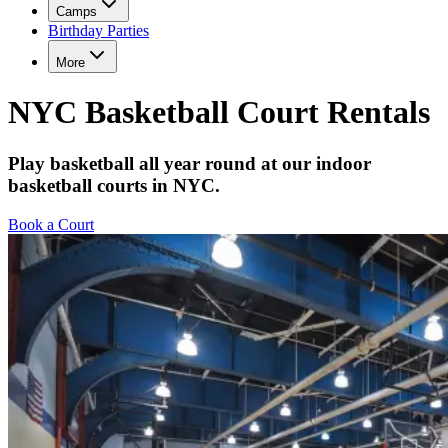
Camps​​​​‌ ‍ ​‍​‍‌‍ ‌ ​‍‌‍‍‌‌‍‌ ‌‍‍‌‌‍ ‍​‍​‍​ ‍‍​‍​‍‌ ​ ‌‍​‌‌‍ ‍‌‍‍‌‌ ‌​‌ ‍‌​‍ ‍‌‍‍‌‌‍ ​‍​‍​‍ ​​‍​‍‌‍‍​‌ ​‍‌‍‌‌‌‍‌‍​‍​‍​ ‍‍​‍​‍‌‍‍​‌ ‌​‌ ‌​‌ ​​‌ ​ ​ ‍‍​‍ ​‍ ‌‍​ ‌‍‍​‌‍‌‌‌‍ ​‌ ​ ‌‍‌‌‌‍​‌‌ ​​‌‍‍‌‌‍‌‌‌ ​‍‌ ​ ​‍ ‍‌ ​ ‌‍​‌‌‍ ‍‌‍‍‌‌ ‌​‌ ‍‌​‍ ‍‌ ​ ‌ ‌​‌ ‌‌‌‍‌​‌‍‍‌‌‍ ​‍ ‌‍‍‌‌‍ ‍‌ ‌​‌‍‌‌‌‍ ‍‌ ‌​​‍ ‌‍‌‌‌‍‌​‌‍‍‌‌ ‌​​‍ ‌‍ ‌‌‍ ‌‍‌​‌‍‌‌​ ‌‌ ​​‌ ​‍‌‍‌‌‌ ​ ‌‍‌‌‌‍ ‍‌ ‌​‌‍​‌‌ ‌​‌‍‍‌‌‍ ‌‍ ‍​ ‍ ‌‍‍‌‌‍‌​​ ‌​ ​​​ ‍​​ ​ ​ ‌ ​ ​​​ ​ ​ ​​‌‍​ ​‍ ‌​ ‌‍​ ‌ ​ ​‍‌‍​ ​‍ ‌​ ‌​‌‍‌‌‌‍​‍​ ‍​​‍ ‌‌‍​‍‌‍‌​​ ‌​‌‍​ ​‍ ‌​ ‍‌​ ​ ​ ‍​‌‍​‍​ ​ ‌‍​ ​ ‌‍​ ‌‍​ ‌‍​ ‍​​ ‍‌​ ​​​ ‍ ‌ ‌​‌ ‍‌‌ ​​‌‍‌‌​ ‌‌ ‌‍‌‍‌‌‌‍ ‍‌ ‌‌‌‍‌‌​ ‍ ‌ ​​‌‍​‌‌ ‌​‌‍‍​​ ‌‌ ​ ‌ ‌‌‌‍​‍‌​ ‍‌‍​‌‌ ‌‍‌‍‍‌‌‍‌ ‌‍​‌‌ ‌​‌‍‍‌‌‍ ‌‍ ‍​‍ ‍‌‍​ ‌‍ ‌‍ ​‌ ‌‌‌‍ ‌‌‍ ‍‌ ​ ​‍‌‌​ ‌‌‌​​‍‌‌ ‌‍‍ ‌‍‌‌‌ ‍‌​‍‌‌​ ​ ‌​‌​​‍‌‌​ ​ ‌​‌​​‍‌‌​ ​‍​ ​‍​ ‌ ‌‍​‍‌‍‌‌‌‍‌​​ ​​​ ‌ ‌‍​‍​ ‌‍‌‍‌​​ ‌‌​ ​ ‌‍​‌​‍‌‌​ ​‍​ ​‍​‍‌‌​ ‌‌‌​‌​​‍ ‍‌ ‌​‌‍‍‌‌ ‌​‌‍ ​‌‍‌‌​ ‌‍​‍‌‍​‌‌ ​ ‌‍‌‌‌‌‌‌‌ ​‍‌‍ ​​ ‌‌‍‍​‌ ‌​‌ ‌​‌ ​​‌ ​ ​‍‌‌​ ​ ‌​​‌​‍‌‌​ ​‍‌​‌‍​‍‌‌​ ​‍‌​‌‍‌‍​ ‌‍‍​‌‍‌‌‌‍ ​‌ ​ ‌‍‌‌‌‍​‌‌ ​​‌‍‍‌‌‍‌‌‌ ​‍‌ ​ ​‍ ‍‌ ​ ‌‍​‌‌‍ ‍‌‍‍‌‌ ‌​‌ ‍‌​‍ ‍‌ ​ ‌ ‌​‌ ‌‌‌‍‌​‌‍‍‌‌‍ ​‍‌‍‌‍‍‌‌‍‌​​ ‌​ ​​​ ‍​​ ​ ​ ‌ ​ ​​​ ​ ​ ​​‌‍​ ​‍ ‌​ ‌‍​ ‌ ​ ​‍‌‍​ ​‍ ‌​ ‌​‌‍‌‌‌‍​‍​ ‍​​‍ ‌‌‍​‍‌‍‌​​ ‌​‌‍​ ​‍ ‌​ ‍‌​ ​ ​ ‍​‌‍​‍​ ​ ‌‍​ ​ ‌‍​ ‌‍​ ‌‍​ ‍​​ ‍‌​ ​​​‍‌‍‌ ‌​‌ ‍‌‌ ​​‌‍‌‌​ ‌‌ ‌‍‌‍‌‌‌‍ ‍‌ ‌‌‌‍‌‌​‍‌‍‌ ​​‌‍​‌‌ ‌​‌‍‍​​ ‌‌ ​ ‌ ‌‌‌‍​‍‌​ ‍‌‍​‌‌ ‌‍‌‍‍‌‌‍‌ ‌‍​‌‌ ‌​‌‍‍‌‌‍ ‌‍ ‍​‍ ‍‌‍​ ‌‍ ‌‍ ​‌ ‌‌‌‍ ‌‌‍ ‍‌ ​ ​‍‌‌​ ‌‌‌​​‍‌‌ ‌‍‍ ‌‍‌‌‌ ‍‌​‍‌‌​ ​ ‌​‌​​‍‌‌​ ​ ‌​‌​​‍‌‌​ ​‍​ ​‍​ ‌ ‌‍​‍‌‍‌‌‌‍‌​​ ​​​ ‌ ‌‍​‍​ ‌‍‌‍‌​​ ‌‌​ ​ ‌‍​‌​‍‌‌​ ​‍​ ​‍​‍‌‌​ ‌‌‌​‌​​‍ ‍‌ ‌​‌‍‍‌‌ ‌​‌‍ ​‌‍‌‌​‍‌‍‌ ​​‌‍‌‌‌ ​‍‌ ​ ‌ ​​‌‍‌‌‌‍​ ‌ ‌​‌‍‍‌‌ ‌‍‌‍‌‌​ ‌‌ ​​‌ ‌‌‌‍​‍‌‍ ​‌‍‍‌‌ ​ ‌‍‍​‌‍‌‌‌‍‌​​‍​‍‌ ‌
Birthday Parties​​​​‌ ‍ ​‍​‍‌‍ ‌ ​‍‌‍‍‌‌‍‌ ‌‍‍‌‌‍ ‍​‍​‍​ ‍‍​‍​‍‌ ​ ‌‍​‌‌‍ ‍‌‍‍‌‌ ‌​‌ ‍‌​‍ ‍‌‍‍‌‌‍ ​‍​‍​‍ ​​‍​‍‌‍‍​‌ ​‍‌‍‌‌‌‍‌‍​‍​‍​ ‍‍​‍​‍‌‍‍​‌ ‌​‌ ‌​‌ ​​‌ ​ ​ ‍‍​‍ ​‍ ‌‍​ ‌‍‍​‌‍‌‌‌‍ ​‌ ​ ‌‍‌‌‌‍​‌‌ ​​‌‍‍‌‌‍‌‌‌ ​‍‌ ​ ​‍ ‍‌ ​ ‌‍​‌‌‍ ‍‌‍‍‌‌ ‌​‌ ‍‌​‍ ‍‌ ​ ‌ ‌​‌ ‌‌‌‍‌​‌‍‍‌‌‍ ​‍ ‌‍‍‌‌‍ ‍‌ ‌​‌‍‌‌‌‍ ‍‌ ‌​​‍ ‌‍‌‌‌‍‌​‌‍‍‌‌ ‌​​‍ ‌‍ ‌‌‍ ‌‍‌​‌‍‌‌​ ‌‌ ​​‌ ​‍‌‍‌‌‌ ​ ‌‍‌‌‌‍ ‍‌ ‌​‌‍​‌‌ ‌​‌‍‍‌‌‍ ‌‍ ‍​ ‍ ‌‍‍‌‌‍‌​​ ‌​ ​​​ ‍​​ ​ ​ ‌ ​ ​​​ ​ ​ ​​‌‍​ ​‍ ‌​ ‌‍​ ‌ ​ ​‍‌‍​ ​‍ ‌​ ‌​‌‍‌‌‌‍​‍​ ‍​​‍ ‌‌‍​‍‌‍‌​​ ‌​‌‍​ ​‍ ‌​ ‍‌​ ​ ​ ‍​‌‍​‍​ ​ ‌‍​ ​ ‌‍​ ‌‍​ ‌‍​ ‍​​ ‍‌​ ​​​ ‍ ‌ ‌​‌ ‍‌‌ ​​‌‍‌‌​ ‌‌ ‌‍‌‍‌‌‌‍ ‍‌ ‌‌‌‍‌‌​ ‍ ‌ ​​‌‍​‌‌ ‌​‌‍‍​​ ‌‌ ​ ‌ ‌‌‌‍​‍‌​ ‍‌‍​‌‌ ‌‍‌‍‍‌‌‍‌ ‌‍​‌‌ ‌​‌‍‍‌‌‍ ‌‍ ‍​‍ ‍‌‍​ ‌‍ ‌‍ ​‌ ‌‌‌‍ ‌‌‍ ‍‌ ​ ​‍‌‌​ ‌‌‌​​‍‌‌ ‌‍‍ ‌‍‌‌‌ ‍‌​‍‌‌​ ​ ‌​‌​​‍‌‌​ ​ ‌​‌​​‍‌‌​ ​‍​ ​‍‌‍‌‌‌‍‌‍​ ‌‌​ ‌​​ ‌‌​ ‌‍​ ‌‌​ ‌​‌‍‌​​ ‌‍​ ​ ‌‍​‌​‍‌‌​ ​‍​ ​‍​‍‌‌​ ‌‌‌​‌​​‍ ‍‌‍ ​‌‍‍‌‌‍ ‍‌‍‍ ‌ ​ ​‍‌‌​ ‌‌‌​​‍‌‌ ‌‍‍ ‌‍‌‌‌ ‍‌​‍‌‌​ ​ ‌​‌​​‍‌‌​ ​ ‌​‌​​‍‌‌​ ​‍​ ​‍‌‍​‌​ ​ ​ ‌ ​ ‍‌​ ​ ​ ‍‌​ ​​‌‍‌‍​ ‍‌​ ​​‌‍​‌‌‍‌‌​‍‌‌​ ​‍​ ​‍​‍‌‌​ ‌‌‌​‌​​‍ ‍‌ ‌​‌‍‍‌‌ ‌​‌‍ ​‌‍‌‌​ ‌‍​‍‌‍​‌‌ ​ ‌‍‌‌‌‌‌‌‌ ​‍‌‍ ​​ ‌‌‍‍​‌ ‌​‌ ‌​‌ ​​‌ ​ ​‍‌‌​ ​ ‌​​‌​‍‌‌​ ​‍‌​‌‍​‍‌‌​ ​‍‌​‌‍‌‍​ ‌‍‍​‌‍‌‌‌‍ ​‌ ​ ‌‍‌‌‌‍​‌‌ ​​‌‍‍‌‌‍‌‌‌ ​‍‌ ​ ​‍ ‍‌ ​ ‌‍​‌‌‍ ‍‌‍‍‌‌ ‌​‌ ‍‌​‍ ‍‌ ​ ‌ ‌​‌ ‌‌‌‍‌​‌‍‍‌‌‍ ​‍‌‍‌‍‍‌‌‍‌​​ ‌​ ​​​ ‍​​ ​ ​ ‌ ​ ​​​ ​ ​ ​​‌‍​ ​‍ ‌​ ‌‍​ ‌ ​ ​‍‌‍​ ​‍ ‌​ ‌​‌‍‌‌‌‍​‍​ ‍​​‍ ‌‌‍​‍‌‍‌​​ ‌​‌‍​ ​‍ ‌​ ‍‌​ ​ ​ ‍​‌‍​‍​ ​ ‌‍​ ​ ‌‍​ ‌‍​ ‌‍​ ‍​​ ‍‌​ ​​​‍‌‍‌ ‌​‌ ‍‌‌ ​​‌‍‌‌​ ‌‌ ‌‍‌‍‌‌‌‍ ‍‌ ‌‌‌‍‌‌​‍‌‍‌ ​​‌‍​‌‌ ‌​‌‍‍​​ ‌‌ ​ ‌ ‌‌‌‍​‍‌​ ‍‌‍​‌‌ ‌‍‌‍‍‌‌‍‌ ‌‍​‌‌ ‌​‌‍‍‌‌‍ ‌‍ ‍​‍ ‍‌‍​ ‌‍ ‌‍ ​‌ ‌‌‌‍ ‌‌‍ ‍‌ ​ ​‍‌‌​ ‌‌‌​​‍‌‌ ‌‍‍ ‌‍‌‌‌ ‍‌​‍‌‌​ ​ ‌​‌​​‍‌‌​ ​ ‌​‌​​‍‌‌​ ​‍​ ​‍‌‍‌‌‌‍‌‍​ ‌‌​ ‌​​ ‌‌​ ‌‍​ ‌‌​ ‌​‌‍‌​​ ‌‍​ ​ ‌‍​‌​‍‌‌​ ​‍​ ​‍​‍‌‌​ ‌‌‌​‌​​‍ ‍‌‍ ​‌‍‍‌‌‍ ‍‌‍‍ ‌ ​ ​‍‌‌​ ‌‌‌​​‍‌‌ ‌‍‍ ‌‍‌‌‌ ‍‌​‍‌‌​ ​ ‌​‌​​‍‌‌​ ​ ‌​‌​​‍‌‌​ ​‍​ ​‍‌‍​‌​ ​ ​ ‌ ​ ‍‌​ ​ ​ ‍‌​ ​​‌‍‌‍​ ‍‌​ ​​‌‍​‌‌‍‌‌​‍‌‌​ ​‍​ ​‍​‍‌‌​ ‌‌‌​‌​​‍ ‍‌ ‌​‌‍‍‌‌ ‌​‌‍ ​‌‍‌‌​‍‌‍‌ ​​‌‍‌‌‌ ​‍‌ ​ ‌ ​​‌‍‌‌‌‍​ ‌ ‌​‌‍‍‌‌ ‌‍‌‍‌‌​ ‌‌ ​​‌ ‌‌‌‍​‍‌‍ ​‌‍‍‌‌ ​ ‌‍‍​‌‍‌‌‌‍‌​​‍​‍‌ ‌
More
NYC Basketball Court Rentals​​​​‌ ‍ ​‍​‍‌‍ ‌ ​‍‌‍‍‌‌‍‌ ‌‍‍‌‌‍ ‍​‍​‍​ ‍‍​‍​‍‌ ​ ‌‍​‌‌‍ ‍‌‍‍‌‌ ‌​‌ ‍‌​‍ ‍‌‍‍‌‌‍ ​‍​‍​‍ ​​‍​‍‌‍‍​‌ ​‍‌‍‌‌‌‍‌‍​‍​‍​ ‍‍​‍​‍‌‍‍​‌ ‌​‌ ‌​‌ ​​‌ ​ ​ ‍‍​‍ ​‍ ‌‍​ ‌‍‍​‌‍‌‌‌‍ ​‌ ​ ‌‍‌‌‌‍​‌‌ ​​‌‍‍‌‌‍‌‌‌ ​‍‌ ​ ​‍ ‍‌ ​ ‌‍​‌‌‍ ‍‌‍‍‌‌ ‌​‌ ‍‌​‍ ‍‌ ​ ‌ ‌​‌ ‌‌‌‍‌​‌‍‍‌‌‍ ​‍ ‌‍‍‌‌‍ ‍‌ ‌​‌‍‌‌‌‍ ‍‌ ‌​​‍ ‌‍‌‌‌‍‌​‌‍‍‌‌ ‌​​‍ ‌‍ ‌‌‍ ‌‍‌​‌‍‌‌​ ‌‌ ​​‌ ​‍‌‍‌‌‌ ​ ‌‍‌‌‌‍ ‍‌ ‌​‌‍​‌‌ ‌​‌‍‍‌‌‍ ‌‍ ‍​ ‍ ‌‍‍‌‌‍‌​​ ‌​ ​‌​ ​‍​ ​​‌‍​ ‌‍​‌​ ‍​‌‍‌​‌‍​‌​‍ ‌‌‍‌‌​ ‌‌​ ‍​​ ‌ ​‍ ‌​ ‌​‌‍‌‍‌‍‌‍​ ‌​​‍ ‌​ ‍​​ ‌ ‌‍‌​‌‍​ ​‍ ‌​ ‌​​ ‌ ​ ​‌‌‍‌‌​ ‌‌​ ‌ ‌‍‌​‌‍​ ​ ‍‌​ ‍‌​ ​‌​ ‍​​ ‍ ‌ ‌​‌ ‍‌‌ ​​‌‍‌‌​ ‌‌ ‌‍‌‍‌‌‌‍ ‍‌ ‌‌‌‍‌‌‌‌​ ‌‍ ​‌ ‌‌‌‍‌ ‌‌​​‌‍​‌‌‍‌ ‌‍‌‌​ ‍ ‌ ​​‌‍​‌‌ ‌​‌‍‍​​ ‌‌ ​​‌‍​‌‌‍‌ ‌‍‌‌‌​​‍‌ ‌‌‌‍‍‌‌‍ ​‌‍‌​‌‍‌‌‌ ​‍​‍‌‌​ ‌‌‌​​‍‌‌ ‌‍‍ ‌‍‌‌‌ ‍‌​‍‌‌​ ​ ‌​‌​​‍‌‌​ ​ ‌​‌​​‍‌‌​ ​‍​ ​‍​ ​‌​ ‌​​ ‌‌‌‍​ ‌‍‌​‌‍​‍‌‍‌​‌‍‌‌‌‍​ ​ ‍‌‌‍‌‍​ ‌‌​‍‌‌​ ​‍​ ​‍​‍‌‌​ ‌‌‌​‌​​‍ ‍‌ ‌​‌‍‍‌‌ ‌​‌‍ ​‌‍‌‌​ ‌‍​‍‌‍​‌‌ ​ ‌‍‌‌‌‌‌‌‌ ​‍‌‍ ​​ ‌‌‍‍​‌ ‌​‌ ‌​‌ ​​‌ ​ ​‍‌‌​ ​ ‌​​‌​‍‌‌​ ​‍‌​‌‍​‍‌‌​ ​‍‌​‌‍‌‍​ ‌‍‍​‌‍‌‌‌‍ ​‌ ​ ‌‍‌‌‌‍​‌‌ ​​‌‍‍‌‌‍‌‌‌ ​‍‌ ​ ​‍ ‍‌ ​ ‌‍​‌‌‍ ‍‌‍‍‌‌ ‌​‌ ‍‌​‍ ‍‌ ​ ‌ ‌​‌ ‌‌‌‍‌​‌‍‍‌‌‍ ​‍‌‍‌‍‍‌‌‍‌​​ ‌​ ​‌​ ​‍​ ​​‌‍​ ‌‍​‌​ ‍​‌‍‌​‌‍​‌​‍ ‌‌‍‌‌​ ‌‌​ ‍​​ ‌ ​‍ ‌​ ‌​‌‍‌‍‌‍‌‍​ ‌​​‍ ‌​ ‍​​ ‌ ‌‍‌​‌‍​ ​‍ ‌​ ‌​​ ‌ ​ ​‌‌‍‌‌​ ‌‌​ ‌ ‌‍‌​‌‍​ ​ ‍‌​ ‍‌​ ​‌​ ‍​​‍‌‍‌ ‌​‌ ‍‌‌ ​​‌‍‌‌​ ‌‌ ‌‍‌‍‌‌‌‍ ‍‌ ‌‌‌‍‌‌‌‌​ ‌‍ ​‌ ‌‌‌‍‌ ‌‌​​‌‍​‌‌‍‌ ‌‍‌‌​‍‌‍‌ ​​‌‍​‌‌ ‌​‌‍‍​​ ‌‌ ​​‌‍​‌‌‍‌ ‌‍‌‌‌​​‍‌ ‌‌‌‍‍‌‌‍ ​‌‍‌​‌‍‌‌‌ ​‍​‍‌‌​ ‌‌‌​​‍‌‌ ‌‍‍ ‌‍‌‌‌ ‍‌​‍‌‌​ ​ ‌​‌​​‍‌‌​ ​ ‌​‌​​‍‌‌​ ​‍​ ​‍​ ​‌​ ‌​​ ‌‌‌‍​ ‌‍‌​‌‍​‍‌‍‌​‌‍‌‌‌‍​ ​ ‍‌‌‍‌‍​ ‌‌​‍‌‌​ ​‍​ ​‍​‍‌‌​ ‌‌‌​‌​​‍ ‍‌ ‌​‌‍‍‌‌ ‌​‌‍ ​‌‍‌‌​‍‌‍‌ ​​‌‍‌‌‌ ​‍‌ ​ ‌ ​​‌‍‌‌‌‍​ ‌ ‌​‌‍‍‌‌ ‌‍‌‍‌‌​ ‌‌ ​​‌ ‌‌‌‍​‍‌‍ ​‌‍‍‌‌ ​ ‌‍‍​‌‍‌‌‌‍‌​​‍​‍‌ ‌
Play basketball all year round at our indoor
basketball courts in NYC.​​​​‌ ‍ ​‍​‍‌‍ ‌ ​‍‌‍‍‌‌‍‌ ‌‍‍‌‌‍ ‍​‍​‍​ ‍‍​‍​‍‌ ​ ‌‍​‌‌‍ ‍‌‍‍‌‌ ‌​‌ ‍‌​‍ ‍‌‍‍‌‌‍ ​‍​‍​‍ ​​‍​‍‌‍‍​‌ ​‍‌‍‌‌‌‍‌‍​‍​‍​ ‍‍​‍​‍‌‍‍​‌ ‌​‌ ‌​‌ ​​‌ ​ ​ ‍‍​‍ ​‍ ‌‍​ ‌‍‍​‌‍‌‌‌‍ ​‌ ​ ‌‍‌‌‌‍​‌‌ ​​‌‍‍‌‌‍‌‌‌ ​‍‌ ​ ​‍ ‍‌ ​ ‌‍​‌‌‍ ‍‌‍‍‌‌ ‌​‌ ‍‌​‍ ‍‌ ​ ‌ ‌​‌ ‌‌‌‍‌​‌‍‍‌‌‍ ​‍ ‌‍‍‌‌‍ ‍‌ ‌​‌‍‌‌‌‍ ‍‌ ‌​​‍ ‌‍‌‌‌‍‌​‌‍‍‌‌ ‌​​‍ ‌‍ ‌‌‍ ‌‍‌​‌‍‌‌​ ‌‌ ​​‌ ​‍‌‍‌‌‌ ​ ‌‍‌‌‌‍ ‍‌ ‌​‌‍​‌‌ ‌​‌‍‍‌‌‍ ‌‍ ‍​ ‍ ‌‍‍‌‌‍‌​​ ‌​ ​‌​ ​‍​ ​​‌‍​ ‌‍​‌​ ‍​‌‍‌​‌‍​‌​‍ ‌‌‍‌‌​ ‌‌​ ‍​​ ‌ ​‍ ‌​ ‌​‌‍‌‍‌‍‌‍​ ‌​​‍ ‌​ ‍​​ ‌ ‌‍‌​‌‍​ ​‍ ‌​ ‌​​ ‌ ​ ​‌‌‍‌‌​ ‌‌​ ‌ ‌‍‌​‌‍​ ​ ‍‌​ ‍‌​ ​‌​ ‍​​ ‍ ‌ ‌​‌ ‍‌‌ ​​‌‍‌‌​ ‌‌ ‌‍‌‍‌‌‌‍ ‍‌ ‌‌‌‍‌‌‌‌​ ‌‍ ​‌ ‌‌‌‍‌ ‌‌​​‌‍​‌‌‍‌ ‌‍‌‌​ ‍ ‌ ​​‌‍​‌‌ ‌​‌‍‍​​ ‌‌ ​​‌‍​‌‌‍‌ ‌‍‌‌‌​​‍‌ ‌‌‌‍‍‌‌‍ ​‌‍‌​‌‍‌‌‌ ​‍​‍‌‌​ ‌‌‌​​‍‌‌ ‌‍‍ ‌‍‌‌‌ ‍‌​‍‌‌​ ​ ‌​‌​​‍‌‌​ ​ ‌​‌​​‍‌‌​ ​‍​ ​‍​ ​‌​ ‌​​ ‌‌‌‍​ ‌‍‌​‌‍​‍‌‍‌​‌‍‌‌‌‍​ ​ ‍‌‌‍‌‍​ ‌‌​‍‌‌​ ​‍​ ​‍​‍‌‌​ ‌‌‌​‌​​‍ ‍‌ ​ ‌ ‌‌‌‍​‍‌‌‌​‌‍‍‌‌ ‌​‌‍ ​‌‍‌‌​ ‌‍​‍‌‍​‌‌ ​ ‌‍‌‌‌‌‌‌‌ ​‍‌‍ ​​ ‌‌‍‍​‌ ‌​‌ ‌​‌ ​​‌ ​ ​‍‌‌​ ​ ‌​​‌​‍‌‌​ ​‍‌​‌‍​‍‌‌​ ​‍‌​‌‍‌‍​ ‌‍‍​‌‍‌‌‌‍ ​‌ ​ ‌‍‌‌‌‍​‌‌ ​​‌‍‍‌‌‍‌‌‌ ​‍‌ ​ ​‍ ‍‌ ​ ‌‍​‌‌‍ ‍‌‍‍‌‌ ‌​‌ ‍‌​‍ ‍‌ ​ ‌ ‌​‌ ‌‌‌‍‌​‌‍‍‌‌‍ ​‍‌‍‌‍‍‌‌‍‌​​ ‌​ ​‌​ ​‍​ ​​‌‍​ ‌‍​‌​ ‍​‌‍‌​‌‍​‌​‍ ‌‌‍‌‌​ ‌‌​ ‍​​ ‌ ​‍ ‌​ ‌​‌‍‌‍‌‍‌‍​ ‌​​‍ ‌​ ‍​​ ‌ ‌‍‌​‌‍​ ​‍ ‌​ ‌​​ ‌ ​ ​‌‌‍‌‌​ ‌‌​ ‌ ‌‍‌​‌‍​ ​ ‍‌​ ‍‌​ ​‌​ ‍​​‍‌‍‌ ‌​‌ ‍‌‌ ​​‌‍‌‌​ ‌‌ ‌‍‌‍‌‌‌‍ ‍‌ ‌‌‌‍‌‌‌‌​ ‌‍ ​‌ ‌‌‌‍‌ ‌‌​​‌‍​‌‌‍‌ ‌‍‌‌​‍‌‍‌ ​​‌‍​‌‌ ‌​‌‍‍​​ ‌‌ ​​‌‍​‌‌‍‌ ‌‍‌‌‌​​‍‌ ‌‌‌‍‍‌‌‍ ​‌‍‌​‌‍‌‌‌ ​‍​‍‌‌​ ‌‌‌​​‍‌‌ ‌‍‍ ‌‍‌‌‌ ‍‌​‍‌‌​ ​ ‌​‌​​‍‌‌​ ​ ‌​‌​​‍‌‌​ ​‍​ ​‍​ ​‌​ ‌​​ ‌‌‌‍​ ‌‍‌​‌‍​‍‌‍‌​‌‍‌‌‌‍​ ​ ‍‌‌‍‌‍​ ‌‌​‍‌‌​ ​‍​ ​‍​‍‌‌​ ‌‌‌​‌​​‍ ‍‌ ​ ‌ ‌‌‌‍​‍‌‌‌​‌‍‍‌‌ ‌​‌‍ ​‌‍‌‌​‍‌‍‌ ​​‌‍‌‌‌ ​‍‌ ​ ‌ ​​‌‍‌‌‌‍​ ‌ ‌​‌‍‍‌‌ ‌‍‌‍‌‌​ ‌‌ ​​‌ ‌‌‌‍​‍‌‍ ​‌‍‍‌‌ ​ ‌‍‍​‌‍‌‌‌‍‌​​‍​‍‌ ‌
Book a Court​​​​‌ ‍ ​‍​‍‌‍ ‌ ​‍‌‍‍‌‌‍‌ ‌‍‍‌‌‍ ‍​‍​‍​ ‍‍​‍​‍‌ ​ ‌‍​‌‌‍ ‍‌‍‍‌‌ ‌​‌ ‍‌​‍ ‍‌‍‍‌‌‍ ​‍​‍​‍ ​​‍​‍‌‍‍​‌ ​‍‌‍‌‌‌‍‌‍​‍​‍​ ‍‍​‍​‍‌‍‍​‌ ‌​‌ ‌​‌ ​​‌ ​ ​ ‍‍​‍ ​‍ ‌‍​ ‌‍‍​‌‍‌‌‌‍ ​‌ ​ ‌‍‌‌‌‍​‌‌ ​​‌‍‍‌‌‍‌‌‌ ​‍‌ ​ ​‍ ‍‌ ​ ‌‍​‌‌‍ ‍‌‍‍‌‌ ‌​‌ ‍‌​‍ ‍‌ ​ ‌ ‌​‌ ‌‌‌‍‌​‌‍‍‌‌‍ ​‍ ‌‍‍‌‌‍ ‍‌ ‌​‌‍‌‌‌‍ ‍‌ ‌​​‍ ‌‍‌‌‌‍‌​‌‍‍‌‌ ‌​​‍ ‌‍ ‌‌‍ ‌‍‌​‌‍‌‌​ ‌‌ ​​‌ ​‍‌‍‌‌‌ ​ ‌‍‌‌‌‍ ‍‌ ‌​‌‍​‌‌ ‌​‌‍‍‌‌‍ ‌‍ ‍​ ‍ ‌‍‍‌‌‍‌​​ ‌​ ​‌​ ​‍​ ​​‌‍​ ‌‍​‌​ ‍​‌‍‌​‌‍​‌​‍ ‌‌‍‌‌​ ‌‌​ ‍​​ ‌ ​‍ ‌​ ‌​‌‍‌‍‌‍‌‍​ ‌​​‍ ‌​ ‍​​ ‌ ‌‍‌​‌‍​ ​‍ ‌​ ‌​​ ‌ ​ ​‌‌‍‌‌​ ‌‌​ ‌ ‌‍‌​‌‍​ ​ ‍‌​ ‍‌​ ​‌​ ‍​​ ‍ ‌ ‌​‌ ‍‌‌ ​​‌‍‌‌​ ‌‌ ‌‍‌‍‌‌‌‍ ‍‌ ‌‌‌‍‌‌‌‌​ ‌‍ ​‌ ‌‌‌‍‌ ‌‌​​‌‍​‌‌‍‌ ‌‍‌‌​ ‍ ‌ ​​‌‍​‌‌ ‌​‌‍‍​​ ‌‌ ​​‌‍​‌‌‍‌ ‌‍‌‌‌​​‍‌ ‌‌‌‍‍‌‌‍ ​‌‍‌​‌‍‌‌‌ ​‍​‍‌‌​ ‌‌‌​​‍‌‌ ‌‍‍ ‌‍‌‌‌ ‍‌​‍‌‌​ ​ ‌​‌​​‍‌‌​ ​ ‌​‌​​‍‌‌​ ​‍​ ​‍​ ​‌​ ‌​​ ‌‌‌‍​ ‌‍‌​‌‍​‍‌‍‌​‌‍‌‌‌‍​ ​ ‍‌‌‍‌‍​ ‌‌​‍‌‌​ ​‍​ ​‍​‍‌‌​ ‌‌‌​‌​​‍ ‍‌‍​‍‌ ‌‌‌ ‌​‌ ‌​‌‍ ‌‍ ‍‌ ​ ​‍‌‌​ ‌‌‌​​‍‌‌ ‌‍‍ ‌‍‌‌‌ ‍‌​‍‌‌​ ​ ‌​‌​​‍‌‌​ ​ ‌​‌​​‍‌‌​ ​‍​ ​‍‌‍​‌​ ​​​ ​ ‌‍​‌‌‍​ ​ ​ ‌‍‌‍​ ‌ ‌‍​‌​ ​ ‌‍‌‌​ ​​​‍‌‌​ ​‍​ ​‍​‍‌‌​ ‌‌‌​‌​​‍ ‍‌ ‌​‌‍‌‌‌ ‍​‌ ‌​​ ‌‍​‍‌‍​‌‌ ​ ‌‍‌‌‌‌‌‌‌ ​‍‌‍ ​​ ‌‌‍‍​‌ ‌​‌ ‌​‌ ​​‌ ​ ​‍‌‌​ ​ ‌​​‌​‍‌‌​ ​‍‌​‌‍​‍‌‌​ ​‍‌​‌‍‌‍​ ‌‍‍​‌‍‌‌‌‍ ​‌ ​ ‌‍‌‌‌‍​‌‌ ​​‌‍‍‌‌‍‌‌‌ ​‍‌ ​ ​‍ ‍‌ ​ ‌‍​‌‌‍ ‍‌‍‍‌‌ ‌​‌ ‍‌​‍ ‍‌ ​ ‌ ‌​‌ ‌‌‌‍‌​‌‍‍‌‌‍ ​‍‌‍‌‍‍‌‌‍‌​​ ‌​ ​‌​ ​‍​ ​​‌‍​ ‌‍​‌​ ‍​‌‍‌​‌‍​‌​‍ ‌‌‍‌‌​ ‌‌​ ‍​​ ‌ ​‍ ‌​ ‌​‌‍‌‍‌‍‌‍​ ‌​​‍ ‌​ ‍​​ ‌ ‌‍‌​‌‍​ ​‍ ‌​ ‌​​ ‌ ​ ​‌‌‍‌‌​ ‌‌​ ‌ ‌‍‌​‌‍​ ​ ‍‌​ ‍‌​ ​‌​ ‍​​‍‌‍‌ ‌​‌ ‍‌‌ ​​‌‍‌‌​ ‌‌ ‌‍‌‍‌‌‌‍ ‍‌ ‌‌‌‍‌‌‌‌​ ‌‍ ​‌ ‌‌‌‍‌ ‌‌​​‌‍​‌‌‍‌ ‌‍‌‌​‍‌‍‌ ​​‌‍​‌‌ ‌​‌‍‍​​ ‌‌ ​​‌‍​‌‌‍‌ ‌‍‌‌‌​​‍‌ ‌‌‌‍‍‌‌‍ ​‌‍‌​‌‍‌‌‌ ​‍​‍‌‌​ ‌‌‌​​‍‌‌ ‌‍‍ ‌‍‌‌‌ ‍‌​‍‌‌​ ​ ‌​‌​​‍‌‌​ ​ ‌​‌​​‍‌‌​ ​‍​ ​‍​ ​‌​ ‌​​ ‌‌‌‍​ ‌‍‌​‌‍​‍‌‍‌​‌‍‌‌‌‍​ ​ ‍‌‌‍‌‍​ ‌‌​‍‌‌​ ​‍​ ​‍​‍‌‌​ ‌‌‌​‌​​‍ ‍‌‍​‍‌ ‌‌‌ ‌​‌ ‌​‌‍ ‌‍ ‍‌ ​ ​‍‌‌​ ‌‌‌​​‍‌‌ ‌‍‍ ‌‍‌‌‌ ‍‌​‍‌‌​ ​ ‌​‌​​‍‌‌​ ​ ‌​‌​​‍‌‌​ ​‍​ ​‍‌‍​‌​ ​​​ ​ ‌‍​‌‌‍​ ​ ​ ‌‍‌‍​ ‌ ‌‍​‌​ ​ ‌‍‌‌​ ​​​‍‌‌​ ​‍​ ​‍​‍‌‌​ ‌‌‌​‌​​‍ ‍‌ ‌​‌‍‌‌‌ ‍​‌ ‌​​‍‌‍‌ ​​‌‍‌‌‌ ​‍‌ ​ ‌ ​​‌‍‌‌‌‍​ ‌ ‌​‌‍‍‌‌ ‌‍‌‍‌‌​ ‌‌ ​​‌ ‌‌‌‍​‍‌‍ ​‌‍‍‌‌ ​ ‌‍‍​‌‍‌‌‌‍‌​​‍​‍‌ ‌