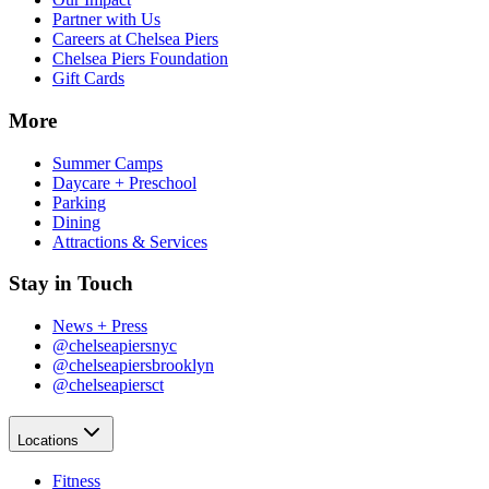
Partner with Us​​​​‌ ‍ ​‍​‍‌‍ ‌ ​‍‌‍‍‌‌‍‌ ‌‍‍‌‌‍ ‍​‍​‍​ ‍‍​‍​‍‌ ​ ‌‍​‌‌‍ ‍‌‍‍‌‌ ‌​‌ ‍‌​‍ ‍‌‍‍‌‌‍ ​‍​‍​‍ ​​‍​‍‌‍‍​‌ ​‍‌‍‌‌‌‍‌‍​‍​‍​ ‍‍​‍​‍‌‍‍​‌ ‌​‌ ‌​‌ ​​‌ ​ ​ ‍‍​‍ ​‍ ‌‍​ ‌‍‍​‌‍‌‌‌‍ ​‌ ​ ‌‍‌‌‌‍​‌‌ ​​‌‍‍‌‌‍‌‌‌ ​‍‌ ​ ​‍ ‍‌ ​ ‌‍​‌‌‍ ‍‌‍‍‌‌ ‌​‌ ‍‌​‍ ‍‌ ​ ‌ ‌​‌ ‌‌‌‍‌​‌‍‍‌‌‍ ​‍ ‌‍‍‌‌‍ ‍‌ ‌​‌‍‌‌‌‍ ‍‌ ‌​​‍ ‌‍‌‌‌‍‌​‌‍‍‌‌ ‌​​‍ ‌‍ ‌‌‍ ‌‍‌​‌‍‌‌​ ‌‌ ​​‌ ​‍‌‍‌‌‌ ​ ‌‍‌‌‌‍ ‍‌ ‌​‌‍​‌‌ ‌​‌‍‍‌‌‍ ‌‍ ‍​ ‍ ‌‍‍‌‌‍‌​​ ‌‌‍‌‍‌‍ ‌‍ ‌ ‌​‌‍‌‌‌ ​‍​ ‍ ‌ ‌​‌ ‍‌‌ ​​‌‍‌‌​ ‌‌‍‌‍‌‍ ‌‍ ‌ ‌​‌‍‌‌‌ ​‍​ ‍ ‌ ​​‌‍​‌‌ ‌​‌‍‍​​ ‌‌‍​ ‌‍ ‌‍ ​‌ ‌‌‌‍ ‌‌‍ ‍‌ ​ ​‍‌‌​ ‌‌‌​​‍‌‌ ‌‍‍ ‌‍‌‌‌ ‍‌​‍‌‌​ ​ ‌​‌​​‍‌‌​ ​ ‌​‌​​‍‌‌​ ​‍​ ​‍‌‍​ ​ ​ ​ ‌​​ ​​‌‍​ ​ ‌‍‌‍‌​​ ‌​‌‍‌‍‌‍‌‌‌‍‌‌‌‍‌​​‍‌‌​ ​‍​ ​‍​‍‌‌​ ‌‌‌​‌​​‍ ‍‌‍ ​‌‍‍‌‌‍ ‍‌‍‍ ‌ ​ ​‍‌‌​ ‌‌‌​​‍‌‌ ‌‍‍ ‌‍‌‌‌ ‍‌​‍‌‌​ ​ ‌​‌​​‍‌‌​ ​ ‌​‌​​‍‌‌​ ​‍​ ​‍‌‍‌‌‌‍‌‌​ ​‌‌‍​ ‌‍​ ​ ​​‌‍‌​‌‍‌‌‌‍​‍‌‍​‌​ ‍​‌‍‌‌‌‍​‍‌‍​‍‌‍‌‍​ ‍​‌‍‌‍‌‍‌​​ ​‌‌‍‌‌​ ​​​ ​ ​ ​​​ ‌‌​ ‍‌​ ​ ​ ‍‌​ ‌ ‌‍​‌​ ‍‌‌‍‌​​ ​​​‍‌‌​ ​‍​ ​‍​‍‌‌​ ‌‌‌​‌​​‍ ‍‌‍ ‍‌‍​‌‌‍ ‌‌‍‌‌​ ‌‍​‍‌‍​‌‌ ​ ‌‍‌‌‌‌‌‌‌ ​‍‌‍ ​​ ‌‌‍‍​‌ ‌​‌ ‌​‌ ​​‌ ​ ​‍‌‌​ ​ ‌​​‌​‍‌‌​ ​‍‌​‌‍​‍‌‌​ ​‍‌​‌‍‌‍​ ‌‍‍​‌‍‌‌‌‍ ​‌ ​ ‌‍‌‌‌‍​‌‌ ​​‌‍‍‌‌‍‌‌‌ ​‍‌ ​ ​‍ ‍‌ ​ ‌‍​‌‌‍ ‍‌‍‍‌‌ ‌​‌ ‍‌​‍ ‍‌ ​ ‌ ‌​‌ ‌‌‌‍‌​‌‍‍‌‌‍ ​‍‌‍‌‍‍‌‌‍‌​​ ‌‌‍‌‍‌‍ ‌‍ ‌ ‌​‌‍‌‌‌ ​‍​‍‌‍‌ ‌​‌ ‍‌‌ ​​‌‍‌‌​ ‌‌‍‌‍‌‍ ‌‍ ‌ ‌​‌‍‌‌‌ ​‍​‍‌‍‌ ​​‌‍​‌‌ ‌​‌‍‍​​ ‌‌‍​ ‌‍ ‌‍ ​‌ ‌‌‌‍ ‌‌‍ ‍‌ ​ ​‍‌‌​ ‌‌‌​​‍‌‌ ‌‍‍ ‌‍‌‌‌ ‍‌​‍‌‌​ ​ ‌​‌​​‍‌‌​ ​ ‌​‌​​‍‌‌​ ​‍​ ​‍‌‍​ ​ ​ ​ ‌​​ ​​‌‍​ ​ ‌‍‌‍‌​​ ‌​‌‍‌‍‌‍‌‌‌‍‌‌‌‍‌​​‍‌‌​ ​‍​ ​‍​‍‌‌​ ‌‌‌​‌​​‍ ‍‌‍ ​‌‍‍‌‌‍ ‍‌‍‍ ‌ ​ ​‍‌‌​ ‌‌‌​​‍‌‌ ‌‍‍ ‌‍‌‌‌ ‍‌​‍‌‌​ ​ ‌​‌​​‍‌‌​ ​ ‌​‌​​‍‌‌​ ​‍​ ​‍‌‍‌‌‌‍‌‌​ ​‌‌‍​ ‌‍​ ​ ​​‌‍‌​‌‍‌‌‌‍​‍‌‍​‌​ ‍​‌‍‌‌‌‍​‍‌‍​‍‌‍‌‍​ ‍​‌‍‌‍‌‍‌​​ ​‌‌‍‌‌​ ​​​ ​ ​ ​​​ ‌‌​ ‍‌​ ​ ​ ‍‌​ ‌ ‌‍​‌​ ‍‌‌‍‌​​ ​​​‍‌‌​ ​‍​ ​‍​‍‌‌​ ‌‌‌​‌​​‍ ‍‌‍ ‍‌‍​‌‌‍ ‌‌‍‌‌​‍‌‍‌ ​​‌‍‌‌‌ ​‍‌ ​ ‌ ​​‌‍‌‌‌‍​ ‌ ‌​‌‍‍‌‌ ‌‍‌‍‌‌​ ‌‌ ​​‌ ‌‌‌‍​‍‌‍ ​‌‍‍‌‌ ​ ‌‍‍​‌‍‌‌‌‍‌​​‍​‍‌ ‌
Careers at Chelsea Piers​​​​‌ ‍ ​‍​‍‌‍ ‌ ​‍‌‍‍‌‌‍‌ ‌‍‍‌‌‍ ‍​‍​‍​ ‍‍​‍​‍‌ ​ ‌‍​‌‌‍ ‍‌‍‍‌‌ ‌​‌ ‍‌​‍ ‍‌‍‍‌‌‍ ​‍​‍​‍ ​​‍​‍‌‍‍​‌ ​‍‌‍‌‌‌‍‌‍​‍​‍​ ‍‍​‍​‍‌‍‍​‌ ‌​‌ ‌​‌ ​​‌ ​ ​ ‍‍​‍ ​‍ ‌‍​ ‌‍‍​‌‍‌‌‌‍ ​‌ ​ ‌‍‌‌‌‍​‌‌ ​​‌‍‍‌‌‍‌‌‌ ​‍‌ ​ ​‍ ‍‌ ​ ‌‍​‌‌‍ ‍‌‍‍‌‌ ‌​‌ ‍‌​‍ ‍‌ ​ ‌ ‌​‌ ‌‌‌‍‌​‌‍‍‌‌‍ ​‍ ‌‍‍‌‌‍ ‍‌ ‌​‌‍‌‌‌‍ ‍‌ ‌​​‍ ‌‍‌‌‌‍‌​‌‍‍‌‌ ‌​​‍ ‌‍ ‌‌‍ ‌‍‌​‌‍‌‌​ ‌‌ ​​‌ ​‍‌‍‌‌‌ ​ ‌‍‌‌‌‍ ‍‌ ‌​‌‍​‌‌ ‌​‌‍‍‌‌‍ ‌‍ ‍​ ‍ ‌‍‍‌‌‍‌​​ ‌‌‍‌‍‌‍ ‌‍ ‌ ‌​‌‍‌‌‌ ​‍​ ‍ ‌ ‌​‌ ‍‌‌ ​​‌‍‌‌​ ‌‌‍‌‍‌‍ ‌‍ ‌ ‌​‌‍‌‌‌ ​‍​ ‍ ‌ ​​‌‍​‌‌ ‌​‌‍‍​​ ‌‌‍​ ‌‍ ‌‍ ​‌ ‌‌‌‍ ‌‌‍ ‍‌ ​ ​‍‌‌​ ‌‌‌​​‍‌‌ ‌‍‍ ‌‍‌‌‌ ‍‌​‍‌‌​ ​ ‌​‌​​‍‌‌​ ​ ‌​‌​​‍‌‌​ ​‍​ ​‍‌‍​ ​ ​ ​ ‌​​ ​​‌‍​ ​ ‌‍‌‍‌​​ ‌​‌‍‌‍‌‍‌‌‌‍‌‌‌‍‌​​‍‌‌​ ​‍​ ​‍​‍‌‌​ ‌‌‌​‌​​‍ ‍‌‍ ​‌‍‍‌‌‍ ‍‌‍‍ ‌ ​ ​‍‌‌​ ‌‌‌​​‍‌‌ ‌‍‍ ‌‍‌‌‌ ‍‌​‍‌‌​ ​ ‌​‌​​‍‌‌​ ​ ‌​‌​​‍‌‌​ ​‍​ ​‍​ ‌​​ ‍‌​ ​ ​ ‍​‌‍‌‌​ ​​​ ‍​​ ‌‍‌‍​‌​ ​ ‌‍​‍‌‍​ ​‍‌‌​ ​‍​ ​‍​‍‌‌​ ‌‌‌​‌​​‍ ‍‌‍ ‍‌‍​‌‌‍ ‌‌‍‌‌​ ‌‍​‍‌‍​‌‌ ​ ‌‍‌‌‌‌‌‌‌ ​‍‌‍ ​​ ‌‌‍‍​‌ ‌​‌ ‌​‌ ​​‌ ​ ​‍‌‌​ ​ ‌​​‌​‍‌‌​ ​‍‌​‌‍​‍‌‌​ ​‍‌​‌‍‌‍​ ‌‍‍​‌‍‌‌‌‍ ​‌ ​ ‌‍‌‌‌‍​‌‌ ​​‌‍‍‌‌‍‌‌‌ ​‍‌ ​ ​‍ ‍‌ ​ ‌‍​‌‌‍ ‍‌‍‍‌‌ ‌​‌ ‍‌​‍ ‍‌ ​ ‌ ‌​‌ ‌‌‌‍‌​‌‍‍‌‌‍ ​‍‌‍‌‍‍‌‌‍‌​​ ‌‌‍‌‍‌‍ ‌‍ ‌ ‌​‌‍‌‌‌ ​‍​‍‌‍‌ ‌​‌ ‍‌‌ ​​‌‍‌‌​ ‌‌‍‌‍‌‍ ‌‍ ‌ ‌​‌‍‌‌‌ ​‍​‍‌‍‌ ​​‌‍​‌‌ ‌​‌‍‍​​ ‌‌‍​ ‌‍ ‌‍ ​‌ ‌‌‌‍ ‌‌‍ ‍‌ ​ ​‍‌‌​ ‌‌‌​​‍‌‌ ‌‍‍ ‌‍‌‌‌ ‍‌​‍‌‌​ ​ ‌​‌​​‍‌‌​ ​ ‌​‌​​‍‌‌​ ​‍​ ​‍‌‍​ ​ ​ ​ ‌​​ ​​‌‍​ ​ ‌‍‌‍‌​​ ‌​‌‍‌‍‌‍‌‌‌‍‌‌‌‍‌​​‍‌‌​ ​‍​ ​‍​‍‌‌​ ‌‌‌​‌​​‍ ‍‌‍ ​‌‍‍‌‌‍ ‍‌‍‍ ‌ ​ ​‍‌‌​ ‌‌‌​​‍‌‌ ‌‍‍ ‌‍‌‌‌ ‍‌​‍‌‌​ ​ ‌​‌​​‍‌‌​ ​ ‌​‌​​‍‌‌​ ​‍​ ​‍​ ‌​​ ‍‌​ ​ ​ ‍​‌‍‌‌​ ​​​ ‍​​ ‌‍‌‍​‌​ ​ ‌‍​‍‌‍​ ​‍‌‌​ ​‍​ ​‍​‍‌‌​ ‌‌‌​‌​​‍ ‍‌‍ ‍‌‍​‌‌‍ ‌‌‍‌‌​‍‌‍‌ ​​‌‍‌‌‌ ​‍‌ ​ ‌ ​​‌‍‌‌‌‍​ ‌ ‌​‌‍‍‌‌ ‌‍‌‍‌‌​ ‌‌ ​​‌ ‌‌‌‍​‍‌‍ ​‌‍‍‌‌ ​ ‌‍‍​‌‍‌‌‌‍‌​​‍​‍‌ ‌
Chelsea Piers Foundation​​​​‌ ‍ ​‍​‍‌‍ ‌ ​‍‌‍‍‌‌‍‌ ‌‍‍‌‌‍ ‍​‍​‍​ ‍‍​‍​‍‌ ​ ‌‍​‌‌‍ ‍‌‍‍‌‌ ‌​‌ ‍‌​‍ ‍‌‍‍‌‌‍ ​‍​‍​‍ ​​‍​‍‌‍‍​‌ ​‍‌‍‌‌‌‍‌‍​‍​‍​ ‍‍​‍​‍‌‍‍​‌ ‌​‌ ‌​‌ ​​‌ ​ ​ ‍‍​‍ ​‍ ‌‍​ ‌‍‍​‌‍‌‌‌‍ ​‌ ​ ‌‍‌‌‌‍​‌‌ ​​‌‍‍‌‌‍‌‌‌ ​‍‌ ​ ​‍ ‍‌ ​ ‌‍​‌‌‍ ‍‌‍‍‌‌ ‌​‌ ‍‌​‍ ‍‌ ​ ‌ ‌​‌ ‌‌‌‍‌​‌‍‍‌‌‍ ​‍ ‌‍‍‌‌‍ ‍‌ ‌​‌‍‌‌‌‍ ‍‌ ‌​​‍ ‌‍‌‌‌‍‌​‌‍‍‌‌ ‌​​‍ ‌‍ ‌‌‍ ‌‍‌​‌‍‌‌​ ‌‌ ​​‌ ​‍‌‍‌‌‌ ​ ‌‍‌‌‌‍ ‍‌ ‌​‌‍​‌‌ ‌​‌‍‍‌‌‍ ‌‍ ‍​ ‍ ‌‍‍‌‌‍‌​​ ‌‌‍‌‍‌‍ ‌‍ ‌ ‌​‌‍‌‌‌ ​‍​ ‍ ‌ ‌​‌ ‍‌‌ ​​‌‍‌‌​ ‌‌‍‌‍‌‍ ‌‍ ‌ ‌​‌‍‌‌‌ ​‍​ ‍ ‌ ​​‌‍​‌‌ ‌​‌‍‍​​ ‌‌‍​ ‌‍ ‌‍ ​‌ ‌‌‌‍ ‌‌‍ ‍‌ ​ ​‍‌‌​ ‌‌‌​​‍‌‌ ‌‍‍ ‌‍‌‌‌ ‍‌​‍‌‌​ ​ ‌​‌​​‍‌‌​ ​ ‌​‌​​‍‌‌​ ​‍​ ​‍‌‍​ ​ ​ ​ ‌​​ ​​‌‍​ ​ ‌‍‌‍‌​​ ‌​‌‍‌‍‌‍‌‌‌‍‌‌‌‍‌​​‍‌‌​ ​‍​ ​‍​‍‌‌​ ‌‌‌​‌​​‍ ‍‌‍ ​‌‍‍‌‌‍ ‍‌‍‍ ‌ ​ ​‍‌‌​ ‌‌‌​​‍‌‌ ‌‍‍ ‌‍‌‌‌ ‍‌​‍‌‌​ ​ ‌​‌​​‍‌‌​ ​ ‌​‌​​‍‌‌​ ​‍​ ​‍​ ‌ ​ ‌ ​ ‌​​ ‌ ‌‍‌‍​ ‌ ‌‍‌​​ ‍‌​ ​ ​ ‌ ​ ‌ ‌‍‌‌​‍‌‌​ ​‍​ ​‍​‍‌‌​ ‌‌‌​‌​​‍ ‍‌‍ ‍‌‍​‌‌‍ ‌‌‍‌‌​ ‌‍​‍‌‍​‌‌ ​ ‌‍‌‌‌‌‌‌‌ ​‍‌‍ ​​ ‌‌‍‍​‌ ‌​‌ ‌​‌ ​​‌ ​ ​‍‌‌​ ​ ‌​​‌​‍‌‌​ ​‍‌​‌‍​‍‌‌​ ​‍‌​‌‍‌‍​ ‌‍‍​‌‍‌‌‌‍ ​‌ ​ ‌‍‌‌‌‍​‌‌ ​​‌‍‍‌‌‍‌‌‌ ​‍‌ ​ ​‍ ‍‌ ​ ‌‍​‌‌‍ ‍‌‍‍‌‌ ‌​‌ ‍‌​‍ ‍‌ ​ ‌ ‌​‌ ‌‌‌‍‌​‌‍‍‌‌‍ ​‍‌‍‌‍‍‌‌‍‌​​ ‌‌‍‌‍‌‍ ‌‍ ‌ ‌​‌‍‌‌‌ ​‍​‍‌‍‌ ‌​‌ ‍‌‌ ​​‌‍‌‌​ ‌‌‍‌‍‌‍ ‌‍ ‌ ‌​‌‍‌‌‌ ​‍​‍‌‍‌ ​​‌‍​‌‌ ‌​‌‍‍​​ ‌‌‍​ ‌‍ ‌‍ ​‌ ‌‌‌‍ ‌‌‍ ‍‌ ​ ​‍‌‌​ ‌‌‌​​‍‌‌ ‌‍‍ ‌‍‌‌‌ ‍‌​‍‌‌​ ​ ‌​‌​​‍‌‌​ ​ ‌​‌​​‍‌‌​ ​‍​ ​‍‌‍​ ​ ​ ​ ‌​​ ​​‌‍​ ​ ‌‍‌‍‌​​ ‌​‌‍‌‍‌‍‌‌‌‍‌‌‌‍‌​​‍‌‌​ ​‍​ ​‍​‍‌‌​ ‌‌‌​‌​​‍ ‍‌‍ ​‌‍‍‌‌‍ ‍‌‍‍ ‌ ​ ​‍‌‌​ ‌‌‌​​‍‌‌ ‌‍‍ ‌‍‌‌‌ ‍‌​‍‌‌​ ​ ‌​‌​​‍‌‌​ ​ ‌​‌​​‍‌‌​ ​‍​ ​‍​ ‌ ​ ‌ ​ ‌​​ ‌ ‌‍‌‍​ ‌ ‌‍‌​​ ‍‌​ ​ ​ ‌ ​ ‌ ‌‍‌‌​‍‌‌​ ​‍​ ​‍​‍‌‌​ ‌‌‌​‌​​‍ ‍‌‍ ‍‌‍​‌‌‍ ‌‌‍‌‌​‍‌‍‌ ​​‌‍‌‌‌ ​‍‌ ​ ‌ ​​‌‍‌‌‌‍​ ‌ ‌​‌‍‍‌‌ ‌‍‌‍‌‌​ ‌‌ ​​‌ ‌‌‌‍​‍‌‍ ​‌‍‍‌‌ ​ ‌‍‍​‌‍‌‌‌‍‌​​‍​‍‌ ‌
Gift Cards​​​​‌ ‍ ​‍​‍‌‍ ‌ ​‍‌‍‍‌‌‍‌ ‌‍‍‌‌‍ ‍​‍​‍​ ‍‍​‍​‍‌ ​ ‌‍​‌‌‍ ‍‌‍‍‌‌ ‌​‌ ‍‌​‍ ‍‌‍‍‌‌‍ ​‍​‍​‍ ​​‍​‍‌‍‍​‌ ​‍‌‍‌‌‌‍‌‍​‍​‍​ ‍‍​‍​‍‌‍‍​‌ ‌​‌ ‌​‌ ​​‌ ​ ​ ‍‍​‍ ​‍ ‌‍​ ‌‍‍​‌‍‌‌‌‍ ​‌ ​ ‌‍‌‌‌‍​‌‌ ​​‌‍‍‌‌‍‌‌‌ ​‍‌ ​ ​‍ ‍‌ ​ ‌‍​‌‌‍ ‍‌‍‍‌‌ ‌​‌ ‍‌​‍ ‍‌ ​ ‌ ‌​‌ ‌‌‌‍‌​‌‍‍‌‌‍ ​‍ ‌‍‍‌‌‍ ‍‌ ‌​‌‍‌‌‌‍ ‍‌ ‌​​‍ ‌‍‌‌‌‍‌​‌‍‍‌‌ ‌​​‍ ‌‍ ‌‌‍ ‌‍‌​‌‍‌‌​ ‌‌ ​​‌ ​‍‌‍‌‌‌ ​ ‌‍‌‌‌‍ ‍‌ ‌​‌‍​‌‌ ‌​‌‍‍‌‌‍ ‌‍ ‍​ ‍ ‌‍‍‌‌‍‌​​ ‌‌‍‌‍‌‍ ‌‍ ‌ ‌​‌‍‌‌‌ ​‍​ ‍ ‌ ‌​‌ ‍‌‌ ​​‌‍‌‌​ ‌‌‍‌‍‌‍ ‌‍ ‌ ‌​‌‍‌‌‌ ​‍​ ‍ ‌ ​​‌‍​‌‌ ‌​‌‍‍​​ ‌‌‍​ ‌‍ ‌‍ ​‌ ‌‌‌‍ ‌‌‍ ‍‌ ​ ​‍‌‌​ ‌‌‌​​‍‌‌ ‌‍‍ ‌‍‌‌‌ ‍‌​‍‌‌​ ​ ‌​‌​​‍‌‌​ ​ ‌​‌​​‍‌‌​ ​‍​ ​‍‌‍​ ​ ​ ​ ‌​​ ​​‌‍​ ​ ‌‍‌‍‌​​ ‌​‌‍‌‍‌‍‌‌‌‍‌‌‌‍‌​​‍‌‌​ ​‍​ ​‍​‍‌‌​ ‌‌‌​‌​​‍ ‍‌‍ ​‌‍‍‌‌‍ ‍‌‍‍ ‌ ​ ​‍‌‌​ ‌‌‌​​‍‌‌ ‌‍‍ ‌‍‌‌‌ ‍‌​‍‌‌​ ​ ‌​‌​​‍‌‌​ ​ ‌​‌​​‍‌‌​ ​‍​ ​‍‌‍‌​​ ‍​‌‍​ ‌‍​‌​ ‌​​ ‍‌​ ​‌‌‍‌‍​ ‍​​ ​ ​ ​ ​ ​​​‍‌‌​ ​‍​ ​‍​‍‌‌​ ‌‌‌​‌​​‍ ‍‌‍ ‍‌‍​‌‌‍ ‌‌‍‌‌​ ‌‍​‍‌‍​‌‌ ​ ‌‍‌‌‌‌‌‌‌ ​‍‌‍ ​​ ‌‌‍‍​‌ ‌​‌ ‌​‌ ​​‌ ​ ​‍‌‌​ ​ ‌​​‌​‍‌‌​ ​‍‌​‌‍​‍‌‌​ ​‍‌​‌‍‌‍​ ‌‍‍​‌‍‌‌‌‍ ​‌ ​ ‌‍‌‌‌‍​‌‌ ​​‌‍‍‌‌‍‌‌‌ ​‍‌ ​ ​‍ ‍‌ ​ ‌‍​‌‌‍ ‍‌‍‍‌‌ ‌​‌ ‍‌​‍ ‍‌ ​ ‌ ‌​‌ ‌‌‌‍‌​‌‍‍‌‌‍ ​‍‌‍‌‍‍‌‌‍‌​​ ‌‌‍‌‍‌‍ ‌‍ ‌ ‌​‌‍‌‌‌ ​‍​‍‌‍‌ ‌​‌ ‍‌‌ ​​‌‍‌‌​ ‌‌‍‌‍‌‍ ‌‍ ‌ ‌​‌‍‌‌‌ ​‍​‍‌‍‌ ​​‌‍​‌‌ ‌​‌‍‍​​ ‌‌‍​ ‌‍ ‌‍ ​‌ ‌‌‌‍ ‌‌‍ ‍‌ ​ ​‍‌‌​ ‌‌‌​​‍‌‌ ‌‍‍ ‌‍‌‌‌ ‍‌​‍‌‌​ ​ ‌​‌​​‍‌‌​ ​ ‌​‌​​‍‌‌​ ​‍​ ​‍‌‍​ ​ ​ ​ ‌​​ ​​‌‍​ ​ ‌‍‌‍‌​​ ‌​‌‍‌‍‌‍‌‌‌‍‌‌‌‍‌​​‍‌‌​ ​‍​ ​‍​‍‌‌​ ‌‌‌​‌​​‍ ‍‌‍ ​‌‍‍‌‌‍ ‍‌‍‍ ‌ ​ ​‍‌‌​ ‌‌‌​​‍‌‌ ‌‍‍ ‌‍‌‌‌ ‍‌​‍‌‌​ ​ ‌​‌​​‍‌‌​ ​ ‌​‌​​‍‌‌​ ​‍​ ​‍‌‍‌​​ ‍​‌‍​ ‌‍​‌​ ‌​​ ‍‌​ ​‌‌‍‌‍​ ‍​​ ​ ​ ​ ​ ​​​‍‌‌​ ​‍​ ​‍​‍‌‌​ ‌‌‌​‌​​‍ ‍‌‍ ‍‌‍​‌‌‍ ‌‌‍‌‌​‍‌‍‌ ​​‌‍‌‌‌ ​‍‌ ​ ‌ ​​‌‍‌‌‌‍​ ‌ ‌​‌‍‍‌‌ ‌‍‌‍‌‌​ ‌‌ ​​‌ ‌‌‌‍​‍‌‍ ​‌‍‍‌‌ ​ ‌‍‍​‌‍‌‌‌‍‌​​‍​‍‌ ‌
More​​​​‌ ‍ ​‍​‍‌‍ ‌ ​‍‌‍‍‌‌‍‌ ‌‍‍‌‌‍ ‍​‍​‍​ ‍‍​‍​‍‌ ​ ‌‍​‌‌‍ ‍‌‍‍‌‌ ‌​‌ ‍‌​‍ ‍‌‍‍‌‌‍ ​‍​‍​‍ ​​‍​‍‌‍‍​‌ ​‍‌‍‌‌‌‍‌‍​‍​‍​ ‍‍​‍​‍‌‍‍​‌ ‌​‌ ‌​‌ ​​‌ ​ ​ ‍‍​‍ ​‍ ‌‍​ ‌‍‍​‌‍‌‌‌‍ ​‌ ​ ‌‍‌‌‌‍​‌‌ ​​‌‍‍‌‌‍‌‌‌ ​‍‌ ​ ​‍ ‍‌ ​ ‌‍​‌‌‍ ‍‌‍‍‌‌ ‌​‌ ‍‌​‍ ‍‌ ​ ‌ ‌​‌ ‌‌‌‍‌​‌‍‍‌‌‍ ​‍ ‌‍‍‌‌‍ ‍‌ ‌​‌‍‌‌‌‍ ‍‌ ‌​​‍ ‌‍‌‌‌‍‌​‌‍‍‌‌ ‌​​‍ ‌‍ ‌‌‍ ‌‍‌​‌‍‌‌​ ‌‌ ​​‌ ​‍‌‍‌‌‌ ​ ‌‍‌‌‌‍ ‍‌ ‌​‌‍​‌‌ ‌​‌‍‍‌‌‍ ‌‍ ‍​ ‍ ‌‍‍‌‌‍‌​​ ‌‌‍‌‍‌‍ ‌‍ ‌ ‌​‌‍‌‌‌ ​‍​ ‍ ‌ ‌​‌ ‍‌‌ ​​‌‍‌‌​ ‌‌‍‌‍‌‍ ‌‍ ‌ ‌​‌‍‌‌‌ ​‍​ ‍ ‌ ​​‌‍​‌‌ ‌​‌‍‍​​ ‌‌‍​ ‌‍ ‌‍ ​‌ ‌‌‌‍ ‌‌‍ ‍‌ ​ ​‍‌‌​ ‌‌‌​​‍‌‌ ‌‍‍ ‌‍‌‌‌ ‍‌​‍‌‌​ ​ ‌​‌​​‍‌‌​ ​ ‌​‌​​‍‌‌​ ​‍​ ​‍​ ‌‌​ ​ ​ ‌‌​ ‍‌‌‍​ ​ ​‍‌‍‌​​ ‍​‌‍​‌​ ‍​​ ​ ​ ​ ​‍‌‌​ ​‍​ ​‍​‍‌‌​ ‌‌‌​‌​​‍ ‍‌ ‌​‌‍‍‌‌ ‌​‌‍ ​‌‍‌‌​ ‌‍​‍‌‍​‌‌ ​ ‌‍‌‌‌‌‌‌‌ ​‍‌‍ ​​ ‌‌‍‍​‌ ‌​‌ ‌​‌ ​​‌ ​ ​‍‌‌​ ​ ‌​​‌​‍‌‌​ ​‍‌​‌‍​‍‌‌​ ​‍‌​‌‍‌‍​ ‌‍‍​‌‍‌‌‌‍ ​‌ ​ ‌‍‌‌‌‍​‌‌ ​​‌‍‍‌‌‍‌‌‌ ​‍‌ ​ ​‍ ‍‌ ​ ‌‍​‌‌‍ ‍‌‍‍‌‌ ‌​‌ ‍‌​‍ ‍‌ ​ ‌ ‌​‌ ‌‌‌‍‌​‌‍‍‌‌‍ ​‍‌‍‌‍‍‌‌‍‌​​ ‌‌‍‌‍‌‍ ‌‍ ‌ ‌​‌‍‌‌‌ ​‍​‍‌‍‌ ‌​‌ ‍‌‌ ​​‌‍‌‌​ ‌‌‍‌‍‌‍ ‌‍ ‌ ‌​‌‍‌‌‌ ​‍​‍‌‍‌ ​​‌‍​‌‌ ‌​‌‍‍​​ ‌‌‍​ ‌‍ ‌‍ ​‌ ‌‌‌‍ ‌‌‍ ‍‌ ​ ​‍‌‌​ ‌‌‌​​‍‌‌ ‌‍‍ ‌‍‌‌‌ ‍‌​‍‌‌​ ​ ‌​‌​​‍‌‌​ ​ ‌​‌​​‍‌‌​ ​‍​ ​‍​ ‌‌​ ​ ​ ‌‌​ ‍‌‌‍​ ​ ​‍‌‍‌​​ ‍​‌‍​‌​ ‍​​ ​ ​ ​ ​‍‌‌​ ​‍​ ​‍​‍‌‌​ ‌‌‌​‌​​‍ ‍‌ ‌​‌‍‍‌‌ ‌​‌‍ ​‌‍‌‌​‍‌‍‌ ​​‌‍‌‌‌ ​‍‌ ​ ‌ ​​‌‍‌‌‌‍​ ‌ ‌​‌‍‍‌‌ ‌‍‌‍‌‌​ ‌‌ ​​‌ ‌‌‌‍​‍‌‍ ​‌‍‍‌‌ ​ ‌‍‍​‌‍‌‌‌‍‌​​‍​‍‌ ‌
Summer Camps​​​​‌ ‍ ​‍​‍‌‍ ‌ ​‍‌‍‍‌‌‍‌ ‌‍‍‌‌‍ ‍​‍​‍​ ‍‍​‍​‍‌ ​ ‌‍​‌‌‍ ‍‌‍‍‌‌ ‌​‌ ‍‌​‍ ‍‌‍‍‌‌‍ ​‍​‍​‍ ​​‍​‍‌‍‍​‌ ​‍‌‍‌‌‌‍‌‍​‍​‍​ ‍‍​‍​‍‌‍‍​‌ ‌​‌ ‌​‌ ​​‌ ​ ​ ‍‍​‍ ​‍ ‌‍​ ‌‍‍​‌‍‌‌‌‍ ​‌ ​ ‌‍‌‌‌‍​‌‌ ​​‌‍‍‌‌‍‌‌‌ ​‍‌ ​ ​‍ ‍‌ ​ ‌‍​‌‌‍ ‍‌‍‍‌‌ ‌​‌ ‍‌​‍ ‍‌ ​ ‌ ‌​‌ ‌‌‌‍‌​‌‍‍‌‌‍ ​‍ ‌‍‍‌‌‍ ‍‌ ‌​‌‍‌‌‌‍ ‍‌ ‌​​‍ ‌‍‌‌‌‍‌​‌‍‍‌‌ ‌​​‍ ‌‍ ‌‌‍ ‌‍‌​‌‍‌‌​ ‌‌ ​​‌ ​‍‌‍‌‌‌ ​ ‌‍‌‌‌‍ ‍‌ ‌​‌‍​‌‌ ‌​‌‍‍‌‌‍ ‌‍ ‍​ ‍ ‌‍‍‌‌‍‌​​ ‌‌‍‌‍‌‍ ‌‍ ‌ ‌​‌‍‌‌‌ ​‍​ ‍ ‌ ‌​‌ ‍‌‌ ​​‌‍‌‌​ ‌‌‍‌‍‌‍ ‌‍ ‌ ‌​‌‍‌‌‌ ​‍​ ‍ ‌ ​​‌‍​‌‌ ‌​‌‍‍​​ ‌‌‍​ ‌‍ ‌‍ ​‌ ‌‌‌‍ ‌‌‍ ‍‌ ​ ​‍‌‌​ ‌‌‌​​‍‌‌ ‌‍‍ ‌‍‌‌‌ ‍‌​‍‌‌​ ​ ‌​‌​​‍‌‌​ ​ ‌​‌​​‍‌‌​ ​‍​ ​‍​ ‌‌​ ​ ​ ‌‌​ ‍‌‌‍​ ​ ​‍‌‍‌​​ ‍​‌‍​‌​ ‍​​ ​ ​ ​ ​‍‌‌​ ​‍​ ​‍​‍‌‌​ ‌‌‌​‌​​‍ ‍‌‍ ​‌‍‍‌‌‍ ‍‌‍‍ ‌ ​ ​‍‌‌​ ‌‌‌​​‍‌‌ ‌‍‍ ‌‍‌‌‌ ‍‌​‍‌‌​ ​ ‌​‌​​‍‌‌​ ​ ‌​‌​​‍‌‌​ ​‍​ ​‍‌‍​ ​ ‌​‌‍​ ‌‍​‌‌‍​ ​ ​​‌‍​‌​ ‌​​ ‌ ​ ‍‌​ ‌‍‌‍‌​​‍‌‌​ ​‍​ ​‍​‍‌‌​ ‌‌‌​‌​​‍ ‍‌‍ ‍‌‍​‌‌‍ ‌‌‍‌‌​ ‌‍​‍‌‍​‌‌ ​ ‌‍‌‌‌‌‌‌‌ ​‍‌‍ ​​ ‌‌‍‍​‌ ‌​‌ ‌​‌ ​​‌ ​ ​‍‌‌​ ​ ‌​​‌​‍‌‌​ ​‍‌​‌‍​‍‌‌​ ​‍‌​‌‍‌‍​ ‌‍‍​‌‍‌‌‌‍ ​‌ ​ ‌‍‌‌‌‍​‌‌ ​​‌‍‍‌‌‍‌‌‌ ​‍‌ ​ ​‍ ‍‌ ​ ‌‍​‌‌‍ ‍‌‍‍‌‌ ‌​‌ ‍‌​‍ ‍‌ ​ ‌ ‌​‌ ‌‌‌‍‌​‌‍‍‌‌‍ ​‍‌‍‌‍‍‌‌‍‌​​ ‌‌‍‌‍‌‍ ‌‍ ‌ ‌​‌‍‌‌‌ ​‍​‍‌‍‌ ‌​‌ ‍‌‌ ​​‌‍‌‌​ ‌‌‍‌‍‌‍ ‌‍ ‌ ‌​‌‍‌‌‌ ​‍​‍‌‍‌ ​​‌‍​‌‌ ‌​‌‍‍​​ ‌‌‍​ ‌‍ ‌‍ ​‌ ‌‌‌‍ ‌‌‍ ‍‌ ​ ​‍‌‌​ ‌‌‌​​‍‌‌ ‌‍‍ ‌‍‌‌‌ ‍‌​‍‌‌​ ​ ‌​‌​​‍‌‌​ ​ ‌​‌​​‍‌‌​ ​‍​ ​‍​ ‌‌​ ​ ​ ‌‌​ ‍‌‌‍​ ​ ​‍‌‍‌​​ ‍​‌‍​‌​ ‍​​ ​ ​ ​ ​‍‌‌​ ​‍​ ​‍​‍‌‌​ ‌‌‌​‌​​‍ ‍‌‍ ​‌‍‍‌‌‍ ‍‌‍‍ ‌ ​ ​‍‌‌​ ‌‌‌​​‍‌‌ ‌‍‍ ‌‍‌‌‌ ‍‌​‍‌‌​ ​ ‌​‌​​‍‌‌​ ​ ‌​‌​​‍‌‌​ ​‍​ ​‍‌‍​ ​ ‌​‌‍​ ‌‍​‌‌‍​ ​ ​​‌‍​‌​ ‌​​ ‌ ​ ‍‌​ ‌‍‌‍‌​​‍‌‌​ ​‍​ ​‍​‍‌‌​ ‌‌‌​‌​​‍ ‍‌‍ ‍‌‍​‌‌‍ ‌‌‍‌‌​‍‌‍‌ ​​‌‍‌‌‌ ​‍‌ ​ ‌ ​​‌‍‌‌‌‍​ ‌ ‌​‌‍‍‌‌ ‌‍‌‍‌‌​ ‌‌ ​​‌ ‌‌‌‍​‍‌‍ ​‌‍‍‌‌ ​ ‌‍‍​‌‍‌‌‌‍‌​​‍​‍‌ ‌
Daycare + Preschool​​​​‌ ‍ ​‍​‍‌‍ ‌ ​‍‌‍‍‌‌‍‌ ‌‍‍‌‌‍ ‍​‍​‍​ ‍‍​‍​‍‌ ​ ‌‍​‌‌‍ ‍‌‍‍‌‌ ‌​‌ ‍‌​‍ ‍‌‍‍‌‌‍ ​‍​‍​‍ ​​‍​‍‌‍‍​‌ ​‍‌‍‌‌‌‍‌‍​‍​‍​ ‍‍​‍​‍‌‍‍​‌ ‌​‌ ‌​‌ ​​‌ ​ ​ ‍‍​‍ ​‍ ‌‍​ ‌‍‍​‌‍‌‌‌‍ ​‌ ​ ‌‍‌‌‌‍​‌‌ ​​‌‍‍‌‌‍‌‌‌ ​‍‌ ​ ​‍ ‍‌ ​ ‌‍​‌‌‍ ‍‌‍‍‌‌ ‌​‌ ‍‌​‍ ‍‌ ​ ‌ ‌​‌ ‌‌‌‍‌​‌‍‍‌‌‍ ​‍ ‌‍‍‌‌‍ ‍‌ ‌​‌‍‌‌‌‍ ‍‌ ‌​​‍ ‌‍‌‌‌‍‌​‌‍‍‌‌ ‌​​‍ ‌‍ ‌‌‍ ‌‍‌​‌‍‌‌​ ‌‌ ​​‌ ​‍‌‍‌‌‌ ​ ‌‍‌‌‌‍ ‍‌ ‌​‌‍​‌‌ ‌​‌‍‍‌‌‍ ‌‍ ‍​ ‍ ‌‍‍‌‌‍‌​​ ‌‌‍‌‍‌‍ ‌‍ ‌ ‌​‌‍‌‌‌ ​‍​ ‍ ‌ ‌​‌ ‍‌‌ ​​‌‍‌‌​ ‌‌‍‌‍‌‍ ‌‍ ‌ ‌​‌‍‌‌‌ ​‍​ ‍ ‌ ​​‌‍​‌‌ ‌​‌‍‍​​ ‌‌‍​ ‌‍ ‌‍ ​‌ ‌‌‌‍ ‌‌‍ ‍‌ ​ ​‍‌‌​ ‌‌‌​​‍‌‌ ‌‍‍ ‌‍‌‌‌ ‍‌​‍‌‌​ ​ ‌​‌​​‍‌‌​ ​ ‌​‌​​‍‌‌​ ​‍​ ​‍​ ‌‌​ ​ ​ ‌‌​ ‍‌‌‍​ ​ ​‍‌‍‌​​ ‍​‌‍​‌​ ‍​​ ​ ​ ​ ​‍‌‌​ ​‍​ ​‍​‍‌‌​ ‌‌‌​‌​​‍ ‍‌‍ ​‌‍‍‌‌‍ ‍‌‍‍ ‌ ​ ​‍‌‌​ ‌‌‌​​‍‌‌ ‌‍‍ ‌‍‌‌‌ ‍‌​‍‌‌​ ​ ‌​‌​​‍‌‌​ ​ ‌​‌​​‍‌‌​ ​‍​ ​‍​ ​ ​ ​‌​ ‍​​ ​ ​ ​ ​ ​‍​ ​ ‌‍​‌​ ‌‍​ ‌‍​ ‌‍‌‍​‌​‍‌‌​ ​‍​ ​‍​‍‌‌​ ‌‌‌​‌​​‍ ‍‌‍ ‍‌‍​‌‌‍ ‌‌‍‌‌​ ‌‍​‍‌‍​‌‌ ​ ‌‍‌‌‌‌‌‌‌ ​‍‌‍ ​​ ‌‌‍‍​‌ ‌​‌ ‌​‌ ​​‌ ​ ​‍‌‌​ ​ ‌​​‌​‍‌‌​ ​‍‌​‌‍​‍‌‌​ ​‍‌​‌‍‌‍​ ‌‍‍​‌‍‌‌‌‍ ​‌ ​ ‌‍‌‌‌‍​‌‌ ​​‌‍‍‌‌‍‌‌‌ ​‍‌ ​ ​‍ ‍‌ ​ ‌‍​‌‌‍ ‍‌‍‍‌‌ ‌​‌ ‍‌​‍ ‍‌ ​ ‌ ‌​‌ ‌‌‌‍‌​‌‍‍‌‌‍ ​‍‌‍‌‍‍‌‌‍‌​​ ‌‌‍‌‍‌‍ ‌‍ ‌ ‌​‌‍‌‌‌ ​‍​‍‌‍‌ ‌​‌ ‍‌‌ ​​‌‍‌‌​ ‌‌‍‌‍‌‍ ‌‍ ‌ ‌​‌‍‌‌‌ ​‍​‍‌‍‌ ​​‌‍​‌‌ ‌​‌‍‍​​ ‌‌‍​ ‌‍ ‌‍ ​‌ ‌‌‌‍ ‌‌‍ ‍‌ ​ ​‍‌‌​ ‌‌‌​​‍‌‌ ‌‍‍ ‌‍‌‌‌ ‍‌​‍‌‌​ ​ ‌​‌​​‍‌‌​ ​ ‌​‌​​‍‌‌​ ​‍​ ​‍​ ‌‌​ ​ ​ ‌‌​ ‍‌‌‍​ ​ ​‍‌‍‌​​ ‍​‌‍​‌​ ‍​​ ​ ​ ​ ​‍‌‌​ ​‍​ ​‍​‍‌‌​ ‌‌‌​‌​​‍ ‍‌‍ ​‌‍‍‌‌‍ ‍‌‍‍ ‌ ​ ​‍‌‌​ ‌‌‌​​‍‌‌ ‌‍‍ ‌‍‌‌‌ ‍‌​‍‌‌​ ​ ‌​‌​​‍‌‌​ ​ ‌​‌​​‍‌‌​ ​‍​ ​‍​ ​ ​ ​‌​ ‍​​ ​ ​ ​ ​ ​‍​ ​ ‌‍​‌​ ‌‍​ ‌‍​ ‌‍‌‍​‌​‍‌‌​ ​‍​ ​‍​‍‌‌​ ‌‌‌​‌​​‍ ‍‌‍ ‍‌‍​‌‌‍ ‌‌‍‌‌​‍‌‍‌ ​​‌‍‌‌‌ ​‍‌ ​ ‌ ​​‌‍‌‌‌‍​ ‌ ‌​‌‍‍‌‌ ‌‍‌‍‌‌​ ‌‌ ​​‌ ‌‌‌‍​‍‌‍ ​‌‍‍‌‌ ​ ‌‍‍​‌‍‌‌‌‍‌​​‍​‍‌ ‌
Parking​​​​‌ ‍ ​‍​‍‌‍ ‌ ​‍‌‍‍‌‌‍‌ ‌‍‍‌‌‍ ‍​‍​‍​ ‍‍​‍​‍‌ ​ ‌‍​‌‌‍ ‍‌‍‍‌‌ ‌​‌ ‍‌​‍ ‍‌‍‍‌‌‍ ​‍​‍​‍ ​​‍​‍‌‍‍​‌ ​‍‌‍‌‌‌‍‌‍​‍​‍​ ‍‍​‍​‍‌‍‍​‌ ‌​‌ ‌​‌ ​​‌ ​ ​ ‍‍​‍ ​‍ ‌‍​ ‌‍‍​‌‍‌‌‌‍ ​‌ ​ ‌‍‌‌‌‍​‌‌ ​​‌‍‍‌‌‍‌‌‌ ​‍‌ ​ ​‍ ‍‌ ​ ‌‍​‌‌‍ ‍‌‍‍‌‌ ‌​‌ ‍‌​‍ ‍‌ ​ ‌ ‌​‌ ‌‌‌‍‌​‌‍‍‌‌‍ ​‍ ‌‍‍‌‌‍ ‍‌ ‌​‌‍‌‌‌‍ ‍‌ ‌​​‍ ‌‍‌‌‌‍‌​‌‍‍‌‌ ‌​​‍ ‌‍ ‌‌‍ ‌‍‌​‌‍‌‌​ ‌‌ ​​‌ ​‍‌‍‌‌‌ ​ ‌‍‌‌‌‍ ‍‌ ‌​‌‍​‌‌ ‌​‌‍‍‌‌‍ ‌‍ ‍​ ‍ ‌‍‍‌‌‍‌​​ ‌‌‍‌‍‌‍ ‌‍ ‌ ‌​‌‍‌‌‌ ​‍​ ‍ ‌ ‌​‌ ‍‌‌ ​​‌‍‌‌​ ‌‌‍‌‍‌‍ ‌‍ ‌ ‌​‌‍‌‌‌ ​‍​ ‍ ‌ ​​‌‍​‌‌ ‌​‌‍‍​​ ‌‌‍​ ‌‍ ‌‍ ​‌ ‌‌‌‍ ‌‌‍ ‍‌ ​ ​‍‌‌​ ‌‌‌​​‍‌‌ ‌‍‍ ‌‍‌‌‌ ‍‌​‍‌‌​ ​ ‌​‌​​‍‌‌​ ​ ‌​‌​​‍‌‌​ ​‍​ ​‍​ ‌‌​ ​ ​ ‌‌​ ‍‌‌‍​ ​ ​‍‌‍‌​​ ‍​‌‍​‌​ ‍​​ ​ ​ ​ ​‍‌‌​ ​‍​ ​‍​‍‌‌​ ‌‌‌​‌​​‍ ‍‌‍ ​‌‍‍‌‌‍ ‍‌‍‍ ‌ ​ ​‍‌‌​ ‌‌‌​​‍‌‌ ‌‍‍ ‌‍‌‌‌ ‍‌​‍‌‌​ ​ ‌​‌​​‍‌‌​ ​ ‌​‌​​‍‌‌​ ​‍​ ​‍‌‍​‍​ ​​‌‍‌‍​ ‌‍‌‍‌‍​ ​‌‌‍‌‌‌‍‌‍​ ‌ ​ ​‌‌‍‌‍‌‍‌​​‍‌‌​ ​‍​ ​‍​‍‌‌​ ‌‌‌​‌​​‍ ‍‌‍ ‍‌‍​‌‌‍ ‌‌‍‌‌​ ‌‍​‍‌‍​‌‌ ​ ‌‍‌‌‌‌‌‌‌ ​‍‌‍ ​​ ‌‌‍‍​‌ ‌​‌ ‌​‌ ​​‌ ​ ​‍‌‌​ ​ ‌​​‌​‍‌‌​ ​‍‌​‌‍​‍‌‌​ ​‍‌​‌‍‌‍​ ‌‍‍​‌‍‌‌‌‍ ​‌ ​ ‌‍‌‌‌‍​‌‌ ​​‌‍‍‌‌‍‌‌‌ ​‍‌ ​ ​‍ ‍‌ ​ ‌‍​‌‌‍ ‍‌‍‍‌‌ ‌​‌ ‍‌​‍ ‍‌ ​ ‌ ‌​‌ ‌‌‌‍‌​‌‍‍‌‌‍ ​‍‌‍‌‍‍‌‌‍‌​​ ‌‌‍‌‍‌‍ ‌‍ ‌ ‌​‌‍‌‌‌ ​‍​‍‌‍‌ ‌​‌ ‍‌‌ ​​‌‍‌‌​ ‌‌‍‌‍‌‍ ‌‍ ‌ ‌​‌‍‌‌‌ ​‍​‍‌‍‌ ​​‌‍​‌‌ ‌​‌‍‍​​ ‌‌‍​ ‌‍ ‌‍ ​‌ ‌‌‌‍ ‌‌‍ ‍‌ ​ ​‍‌‌​ ‌‌‌​​‍‌‌ ‌‍‍ ‌‍‌‌‌ ‍‌​‍‌‌​ ​ ‌​‌​​‍‌‌​ ​ ‌​‌​​‍‌‌​ ​‍​ ​‍​ ‌‌​ ​ ​ ‌‌​ ‍‌‌‍​ ​ ​‍‌‍‌​​ ‍​‌‍​‌​ ‍​​ ​ ​ ​ ​‍‌‌​ ​‍​ ​‍​‍‌‌​ ‌‌‌​‌​​‍ ‍‌‍ ​‌‍‍‌‌‍ ‍‌‍‍ ‌ ​ ​‍‌‌​ ‌‌‌​​‍‌‌ ‌‍‍ ‌‍‌‌‌ ‍‌​‍‌‌​ ​ ‌​‌​​‍‌‌​ ​ ‌​‌​​‍‌‌​ ​‍​ ​‍‌‍​‍​ ​​‌‍‌‍​ ‌‍‌‍‌‍​ ​‌‌‍‌‌‌‍‌‍​ ‌ ​ ​‌‌‍‌‍‌‍‌​​‍‌‌​ ​‍​ ​‍​‍‌‌​ ‌‌‌​‌​​‍ ‍‌‍ ‍‌‍​‌‌‍ ‌‌‍‌‌​‍‌‍‌ ​​‌‍‌‌‌ ​‍‌ ​ ‌ ​​‌‍‌‌‌‍​ ‌ ‌​‌‍‍‌‌ ‌‍‌‍‌‌​ ‌‌ ​​‌ ‌‌‌‍​‍‌‍ ​‌‍‍‌‌ ​ ‌‍‍​‌‍‌‌‌‍‌​​‍​‍‌ ‌
Dining​​​​‌ ‍ ​‍​‍‌‍ ‌ ​‍‌‍‍‌‌‍‌ ‌‍‍‌‌‍ ‍​‍​‍​ ‍‍​‍​‍‌ ​ ‌‍​‌‌‍ ‍‌‍‍‌‌ ‌​‌ ‍‌​‍ ‍‌‍‍‌‌‍ ​‍​‍​‍ ​​‍​‍‌‍‍​‌ ​‍‌‍‌‌‌‍‌‍​‍​‍​ ‍‍​‍​‍‌‍‍​‌ ‌​‌ ‌​‌ ​​‌ ​ ​ ‍‍​‍ ​‍ ‌‍​ ‌‍‍​‌‍‌‌‌‍ ​‌ ​ ‌‍‌‌‌‍​‌‌ ​​‌‍‍‌‌‍‌‌‌ ​‍‌ ​ ​‍ ‍‌ ​ ‌‍​‌‌‍ ‍‌‍‍‌‌ ‌​‌ ‍‌​‍ ‍‌ ​ ‌ ‌​‌ ‌‌‌‍‌​‌‍‍‌‌‍ ​‍ ‌‍‍‌‌‍ ‍‌ ‌​‌‍‌‌‌‍ ‍‌ ‌​​‍ ‌‍‌‌‌‍‌​‌‍‍‌‌ ‌​​‍ ‌‍ ‌‌‍ ‌‍‌​‌‍‌‌​ ‌‌ ​​‌ ​‍‌‍‌‌‌ ​ ‌‍‌‌‌‍ ‍‌ ‌​‌‍​‌‌ ‌​‌‍‍‌‌‍ ‌‍ ‍​ ‍ ‌‍‍‌‌‍‌​​ ‌‌‍‌‍‌‍ ‌‍ ‌ ‌​‌‍‌‌‌ ​‍​ ‍ ‌ ‌​‌ ‍‌‌ ​​‌‍‌‌​ ‌‌‍‌‍‌‍ ‌‍ ‌ ‌​‌‍‌‌‌ ​‍​ ‍ ‌ ​​‌‍​‌‌ ‌​‌‍‍​​ ‌‌‍​ ‌‍ ‌‍ ​‌ ‌‌‌‍ ‌‌‍ ‍‌ ​ ​‍‌‌​ ‌‌‌​​‍‌‌ ‌‍‍ ‌‍‌‌‌ ‍‌​‍‌‌​ ​ ‌​‌​​‍‌‌​ ​ ‌​‌​​‍‌‌​ ​‍​ ​‍​ ‌‌​ ​ ​ ‌‌​ ‍‌‌‍​ ​ ​‍‌‍‌​​ ‍​‌‍​‌​ ‍​​ ​ ​ ​ ​‍‌‌​ ​‍​ ​‍​‍‌‌​ ‌‌‌​‌​​‍ ‍‌‍ ​‌‍‍‌‌‍ ‍‌‍‍ ‌ ​ ​‍‌‌​ ‌‌‌​​‍‌‌ ‌‍‍ ‌‍‌‌‌ ‍‌​‍‌‌​ ​ ‌​‌​​‍‌‌​ ​ ‌​‌​​‍‌‌​ ​‍​ ​‍​ ‍​‌‍‌‍‌‍‌​​ ‌‍​ ‍‌‌‍​‍‌‍‌‌​ ‌ ‌‍‌‍​ ‌​​ ‌​​ ​‍​‍‌‌​ ​‍​ ​‍​‍‌‌​ ‌‌‌​‌​​‍ ‍‌‍ ‍‌‍​‌‌‍ ‌‌‍‌‌​ ‌‍​‍‌‍​‌‌ ​ ‌‍‌‌‌‌‌‌‌ ​‍‌‍ ​​ ‌‌‍‍​‌ ‌​‌ ‌​‌ ​​‌ ​ ​‍‌‌​ ​ ‌​​‌​‍‌‌​ ​‍‌​‌‍​‍‌‌​ ​‍‌​‌‍‌‍​ ‌‍‍​‌‍‌‌‌‍ ​‌ ​ ‌‍‌‌‌‍​‌‌ ​​‌‍‍‌‌‍‌‌‌ ​‍‌ ​ ​‍ ‍‌ ​ ‌‍​‌‌‍ ‍‌‍‍‌‌ ‌​‌ ‍‌​‍ ‍‌ ​ ‌ ‌​‌ ‌‌‌‍‌​‌‍‍‌‌‍ ​‍‌‍‌‍‍‌‌‍‌​​ ‌‌‍‌‍‌‍ ‌‍ ‌ ‌​‌‍‌‌‌ ​‍​‍‌‍‌ ‌​‌ ‍‌‌ ​​‌‍‌‌​ ‌‌‍‌‍‌‍ ‌‍ ‌ ‌​‌‍‌‌‌ ​‍​‍‌‍‌ ​​‌‍​‌‌ ‌​‌‍‍​​ ‌‌‍​ ‌‍ ‌‍ ​‌ ‌‌‌‍ ‌‌‍ ‍‌ ​ ​‍‌‌​ ‌‌‌​​‍‌‌ ‌‍‍ ‌‍‌‌‌ ‍‌​‍‌‌​ ​ ‌​‌​​‍‌‌​ ​ ‌​‌​​‍‌‌​ ​‍​ ​‍​ ‌‌​ ​ ​ ‌‌​ ‍‌‌‍​ ​ ​‍‌‍‌​​ ‍​‌‍​‌​ ‍​​ ​ ​ ​ ​‍‌‌​ ​‍​ ​‍​‍‌‌​ ‌‌‌​‌​​‍ ‍‌‍ ​‌‍‍‌‌‍ ‍‌‍‍ ‌ ​ ​‍‌‌​ ‌‌‌​​‍‌‌ ‌‍‍ ‌‍‌‌‌ ‍‌​‍‌‌​ ​ ‌​‌​​‍‌‌​ ​ ‌​‌​​‍‌‌​ ​‍​ ​‍​ ‍​‌‍‌‍‌‍‌​​ ‌‍​ ‍‌‌‍​‍‌‍‌‌​ ‌ ‌‍‌‍​ ‌​​ ‌​​ ​‍​‍‌‌​ ​‍​ ​‍​‍‌‌​ ‌‌‌​‌​​‍ ‍‌‍ ‍‌‍​‌‌‍ ‌‌‍‌‌​‍‌‍‌ ​​‌‍‌‌‌ ​‍‌ ​ ‌ ​​‌‍‌‌‌‍​ ‌ ‌​‌‍‍‌‌ ‌‍‌‍‌‌​ ‌‌ ​​‌ ‌‌‌‍​‍‌‍ ​‌‍‍‌‌ ​ ‌‍‍​‌‍‌‌‌‍‌​​‍​‍‌ ‌
Attractions & Services​​​​‌ ‍ ​‍​‍‌‍ ‌ ​‍‌‍‍‌‌‍‌ ‌‍‍‌‌‍ ‍​‍​‍​ ‍‍​‍​‍‌ ​ ‌‍​‌‌‍ ‍‌‍‍‌‌ ‌​‌ ‍‌​‍ ‍‌‍‍‌‌‍ ​‍​‍​‍ ​​‍​‍‌‍‍​‌ ​‍‌‍‌‌‌‍‌‍​‍​‍​ ‍‍​‍​‍‌‍‍​‌ ‌​‌ ‌​‌ ​​‌ ​ ​ ‍‍​‍ ​‍ ‌‍​ ‌‍‍​‌‍‌‌‌‍ ​‌ ​ ‌‍‌‌‌‍​‌‌ ​​‌‍‍‌‌‍‌‌‌ ​‍‌ ​ ​‍ ‍‌ ​ ‌‍​‌‌‍ ‍‌‍‍‌‌ ‌​‌ ‍‌​‍ ‍‌ ​ ‌ ‌​‌ ‌‌‌‍‌​‌‍‍‌‌‍ ​‍ ‌‍‍‌‌‍ ‍‌ ‌​‌‍‌‌‌‍ ‍‌ ‌​​‍ ‌‍‌‌‌‍‌​‌‍‍‌‌ ‌​​‍ ‌‍ ‌‌‍ ‌‍‌​‌‍‌‌​ ‌‌ ​​‌ ​‍‌‍‌‌‌ ​ ‌‍‌‌‌‍ ‍‌ ‌​‌‍​‌‌ ‌​‌‍‍‌‌‍ ‌‍ ‍​ ‍ ‌‍‍‌‌‍‌​​ ‌‌‍‌‍‌‍ ‌‍ ‌ ‌​‌‍‌‌‌ ​‍​ ‍ ‌ ‌​‌ ‍‌‌ ​​‌‍‌‌​ ‌‌‍‌‍‌‍ ‌‍ ‌ ‌​‌‍‌‌‌ ​‍​ ‍ ‌ ​​‌‍​‌‌ ‌​‌‍‍​​ ‌‌‍​ ‌‍ ‌‍ ​‌ ‌‌‌‍ ‌‌‍ ‍‌ ​ ​‍‌‌​ ‌‌‌​​‍‌‌ ‌‍‍ ‌‍‌‌‌ ‍‌​‍‌‌​ ​ ‌​‌​​‍‌‌​ ​ ‌​‌​​‍‌‌​ ​‍​ ​‍​ ‌‌​ ​ ​ ‌‌​ ‍‌‌‍​ ​ ​‍‌‍‌​​ ‍​‌‍​‌​ ‍​​ ​ ​ ​ ​‍‌‌​ ​‍​ ​‍​‍‌‌​ ‌‌‌​‌​​‍ ‍‌‍ ​‌‍‍‌‌‍ ‍‌‍‍ ‌ ​ ​‍‌‌​ ‌‌‌​​‍‌‌ ‌‍‍ ‌‍‌‌‌ ‍‌​‍‌‌​ ​ ‌​‌​​‍‌‌​ ​ ‌​‌​​‍‌‌​ ​‍​ ​‍​ ​​​ ​ ​ ‍‌​ ‍‌​ ​‍​ ‌​‌‍​‍​ ‌ ​ ​‍​ ‌ ‌‍​‍‌‍‌​​‍‌‌​ ​‍​ ​‍​‍‌‌​ ‌‌‌​‌​​‍ ‍‌‍ ‍‌‍​‌‌‍ ‌‌‍‌‌​ ‌‍​‍‌‍​‌‌ ​ ‌‍‌‌‌‌‌‌‌ ​‍‌‍ ​​ ‌‌‍‍​‌ ‌​‌ ‌​‌ ​​‌ ​ ​‍‌‌​ ​ ‌​​‌​‍‌‌​ ​‍‌​‌‍​‍‌‌​ ​‍‌​‌‍‌‍​ ‌‍‍​‌‍‌‌‌‍ ​‌ ​ ‌‍‌‌‌‍​‌‌ ​​‌‍‍‌‌‍‌‌‌ ​‍‌ ​ ​‍ ‍‌ ​ ‌‍​‌‌‍ ‍‌‍‍‌‌ ‌​‌ ‍‌​‍ ‍‌ ​ ‌ ‌​‌ ‌‌‌‍‌​‌‍‍‌‌‍ ​‍‌‍‌‍‍‌‌‍‌​​ ‌‌‍‌‍‌‍ ‌‍ ‌ ‌​‌‍‌‌‌ ​‍​‍‌‍‌ ‌​‌ ‍‌‌ ​​‌‍‌‌​ ‌‌‍‌‍‌‍ ‌‍ ‌ ‌​‌‍‌‌‌ ​‍​‍‌‍‌ ​​‌‍​‌‌ ‌​‌‍‍​​ ‌‌‍​ ‌‍ ‌‍ ​‌ ‌‌‌‍ ‌‌‍ ‍‌ ​ ​‍‌‌​ ‌‌‌​​‍‌‌ ‌‍‍ ‌‍‌‌‌ ‍‌​‍‌‌​ ​ ‌​‌​​‍‌‌​ ​ ‌​‌​​‍‌‌​ ​‍​ ​‍​ ‌‌​ ​ ​ ‌‌​ ‍‌‌‍​ ​ ​‍‌‍‌​​ ‍​‌‍​‌​ ‍​​ ​ ​ ​ ​‍‌‌​ ​‍​ ​‍​‍‌‌​ ‌‌‌​‌​​‍ ‍‌‍ ​‌‍‍‌‌‍ ‍‌‍‍ ‌ ​ ​‍‌‌​ ‌‌‌​​‍‌‌ ‌‍‍ ‌‍‌‌‌ ‍‌​‍‌‌​ ​ ‌​‌​​‍‌‌​ ​ ‌​‌​​‍‌‌​ ​‍​ ​‍​ ​​​ ​ ​ ‍‌​ ‍‌​ ​‍​ ‌​‌‍​‍​ ‌ ​ ​‍​ ‌ ‌‍​‍‌‍‌​​‍‌‌​ ​‍​ ​‍​‍‌‌​ ‌‌‌​‌​​‍ ‍‌‍ ‍‌‍​‌‌‍ ‌‌‍‌‌​‍‌‍‌ ​​‌‍‌‌‌ ​‍‌ ​ ‌ ​​‌‍‌‌‌‍​ ‌ ‌​‌‍‍‌‌ ‌‍‌‍‌‌​ ‌‌ ​​‌ ‌‌‌‍​‍‌‍ ​‌‍‍‌‌ ​ ‌‍‍​‌‍‌‌‌‍‌​​‍​‍‌ ‌
Stay in Touch​​​​‌ ‍ ​‍​‍‌‍ ‌ ​‍‌‍‍‌‌‍‌ ‌‍‍‌‌‍ ‍​‍​‍​ ‍‍​‍​‍‌ ​ ‌‍​‌‌‍ ‍‌‍‍‌‌ ‌​‌ ‍‌​‍ ‍‌‍‍‌‌‍ ​‍​‍​‍ ​​‍​‍‌‍‍​‌ ​‍‌‍‌‌‌‍‌‍​‍​‍​ ‍‍​‍​‍‌‍‍​‌ ‌​‌ ‌​‌ ​​‌ ​ ​ ‍‍​‍ ​‍ ‌‍​ ‌‍‍​‌‍‌‌‌‍ ​‌ ​ ‌‍‌‌‌‍​‌‌ ​​‌‍‍‌‌‍‌‌‌ ​‍‌ ​ ​‍ ‍‌ ​ ‌‍​‌‌‍ ‍‌‍‍‌‌ ‌​‌ ‍‌​‍ ‍‌ ​ ‌ ‌​‌ ‌‌‌‍‌​‌‍‍‌‌‍ ​‍ ‌‍‍‌‌‍ ‍‌ ‌​‌‍‌‌‌‍ ‍‌ ‌​​‍ ‌‍‌‌‌‍‌​‌‍‍‌‌ ‌​​‍ ‌‍ ‌‌‍ ‌‍‌​‌‍‌‌​ ‌‌ ​​‌ ​‍‌‍‌‌‌ ​ ‌‍‌‌‌‍ ‍‌ ‌​‌‍​‌‌ ‌​‌‍‍‌‌‍ ‌‍ ‍​ ‍ ‌‍‍‌‌‍‌​​ ‌‌‍‌‍‌‍ ‌‍ ‌ ‌​‌‍‌‌‌ ​‍​ ‍ ‌ ‌​‌ ‍‌‌ ​​‌‍‌‌​ ‌‌‍‌‍‌‍ ‌‍ ‌ ‌​‌‍‌‌‌ ​‍​ ‍ ‌ ​​‌‍​‌‌ ‌​‌‍‍​​ ‌‌‍​ ‌‍ ‌‍ ​‌ ‌‌‌‍ ‌‌‍ ‍‌ ​ ​‍‌‌​ ‌‌‌​​‍‌‌ ‌‍‍ ‌‍‌‌‌ ‍‌​‍‌‌​ ​ ‌​‌​​‍‌‌​ ​ ‌​‌​​‍‌‌​ ​‍​ ​‍​ ‍​‌‍​‍‌‍‌​​ ​‌‌‍​‍‌‍‌‌‌‍‌‌‌‍‌​‌‍​‌​ ​‍‌‍‌‌‌‍​‌​‍‌‌​ ​‍​ ​‍​‍‌‌​ ‌‌‌​‌​​‍ ‍‌ ‌​‌‍‍‌‌ ‌​‌‍ ​‌‍‌‌​ ‌‍​‍‌‍​‌‌ ​ ‌‍‌‌‌‌‌‌‌ ​‍‌‍ ​​ ‌‌‍‍​‌ ‌​‌ ‌​‌ ​​‌ ​ ​‍‌‌​ ​ ‌​​‌​‍‌‌​ ​‍‌​‌‍​‍‌‌​ ​‍‌​‌‍‌‍​ ‌‍‍​‌‍‌‌‌‍ ​‌ ​ ‌‍‌‌‌‍​‌‌ ​​‌‍‍‌‌‍‌‌‌ ​‍‌ ​ ​‍ ‍‌ ​ ‌‍​‌‌‍ ‍‌‍‍‌‌ ‌​‌ ‍‌​‍ ‍‌ ​ ‌ ‌​‌ ‌‌‌‍‌​‌‍‍‌‌‍ ​‍‌‍‌‍‍‌‌‍‌​​ ‌‌‍‌‍‌‍ ‌‍ ‌ ‌​‌‍‌‌‌ ​‍​‍‌‍‌ ‌​‌ ‍‌‌ ​​‌‍‌‌​ ‌‌‍‌‍‌‍ ‌‍ ‌ ‌​‌‍‌‌‌ ​‍​‍‌‍‌ ​​‌‍​‌‌ ‌​‌‍‍​​ ‌‌‍​ ‌‍ ‌‍ ​‌ ‌‌‌‍ ‌‌‍ ‍‌ ​ ​‍‌‌​ ‌‌‌​​‍‌‌ ‌‍‍ ‌‍‌‌‌ ‍‌​‍‌‌​ ​ ‌​‌​​‍‌‌​ ​ ‌​‌​​‍‌‌​ ​‍​ ​‍​ ‍​‌‍​‍‌‍‌​​ ​‌‌‍​‍‌‍‌‌‌‍‌‌‌‍‌​‌‍​‌​ ​‍‌‍‌‌‌‍​‌​‍‌‌​ ​‍​ ​‍​‍‌‌​ ‌‌‌​‌​​‍ ‍‌ ‌​‌‍‍‌‌ ‌​‌‍ ​‌‍‌‌​‍‌‍‌ ​​‌‍‌‌‌ ​‍‌ ​ ‌ ​​‌‍‌‌‌‍​ ‌ ‌​‌‍‍‌‌ ‌‍‌‍‌‌​ ‌‌ ​​‌ ‌‌‌‍​‍‌‍ ​‌‍‍‌‌ ​ ‌‍‍​‌‍‌‌‌‍‌​​‍​‍‌ ‌
News + Press​​​​‌ ‍ ​‍​‍‌‍ ‌ ​‍‌‍‍‌‌‍‌ ‌‍‍‌‌‍ ‍​‍​‍​ ‍‍​‍​‍‌ ​ ‌‍​‌‌‍ ‍‌‍‍‌‌ ‌​‌ ‍‌​‍ ‍‌‍‍‌‌‍ ​‍​‍​‍ ​​‍​‍‌‍‍​‌ ​‍‌‍‌‌‌‍‌‍​‍​‍​ ‍‍​‍​‍‌‍‍​‌ ‌​‌ ‌​‌ ​​‌ ​ ​ ‍‍​‍ ​‍ ‌‍​ ‌‍‍​‌‍‌‌‌‍ ​‌ ​ ‌‍‌‌‌‍​‌‌ ​​‌‍‍‌‌‍‌‌‌ ​‍‌ ​ ​‍ ‍‌ ​ ‌‍​‌‌‍ ‍‌‍‍‌‌ ‌​‌ ‍‌​‍ ‍‌ ​ ‌ ‌​‌ ‌‌‌‍‌​‌‍‍‌‌‍ ​‍ ‌‍‍‌‌‍ ‍‌ ‌​‌‍‌‌‌‍ ‍‌ ‌​​‍ ‌‍‌‌‌‍‌​‌‍‍‌‌ ‌​​‍ ‌‍ ‌‌‍ ‌‍‌​‌‍‌‌​ ‌‌ ​​‌ ​‍‌‍‌‌‌ ​ ‌‍‌‌‌‍ ‍‌ ‌​‌‍​‌‌ ‌​‌‍‍‌‌‍ ‌‍ ‍​ ‍ ‌‍‍‌‌‍‌​​ ‌‌‍‌‍‌‍ ‌‍ ‌ ‌​‌‍‌‌‌ ​‍​ ‍ ‌ ‌​‌ ‍‌‌ ​​‌‍‌‌​ ‌‌‍‌‍‌‍ ‌‍ ‌ ‌​‌‍‌‌‌ ​‍​ ‍ ‌ ​​‌‍​‌‌ ‌​‌‍‍​​ ‌‌‍​ ‌‍ ‌‍ ​‌ ‌‌‌‍ ‌‌‍ ‍‌ ​ ​‍‌‌​ ‌‌‌​​‍‌‌ ‌‍‍ ‌‍‌‌‌ ‍‌​‍‌‌​ ​ ‌​‌​​‍‌‌​ ​ ‌​‌​​‍‌‌​ ​‍​ ​‍​ ‍​‌‍​‍‌‍‌​​ ​‌‌‍​‍‌‍‌‌‌‍‌‌‌‍‌​‌‍​‌​ ​‍‌‍‌‌‌‍​‌​‍‌‌​ ​‍​ ​‍​‍‌‌​ ‌‌‌​‌​​‍ ‍‌‍ ​‌‍‍‌‌‍ ‍‌‍‍ ‌ ​ ​‍‌‌​ ‌‌‌​​‍‌‌ ‌‍‍ ‌‍‌‌‌ ‍‌​‍‌‌​ ​ ‌​‌​​‍‌‌​ ​ ‌​‌​​‍‌‌​ ​‍​ ​‍‌‍‌‍​ ‌‌​ ​‍​ ‍‌‌‍​‌‌‍‌​​ ‍​‌‍​‍​ ‍‌​ ​‍​ ‌​​ ​ ​‍‌‌​ ​‍​ ​‍​‍‌‌​ ‌‌‌​‌​​‍ ‍‌‍ ‍‌‍​‌‌‍ ‌‌‍‌‌​ ‌‍​‍‌‍​‌‌ ​ ‌‍‌‌‌‌‌‌‌ ​‍‌‍ ​​ ‌‌‍‍​‌ ‌​‌ ‌​‌ ​​‌ ​ ​‍‌‌​ ​ ‌​​‌​‍‌‌​ ​‍‌​‌‍​‍‌‌​ ​‍‌​‌‍‌‍​ ‌‍‍​‌‍‌‌‌‍ ​‌ ​ ‌‍‌‌‌‍​‌‌ ​​‌‍‍‌‌‍‌‌‌ ​‍‌ ​ ​‍ ‍‌ ​ ‌‍​‌‌‍ ‍‌‍‍‌‌ ‌​‌ ‍‌​‍ ‍‌ ​ ‌ ‌​‌ ‌‌‌‍‌​‌‍‍‌‌‍ ​‍‌‍‌‍‍‌‌‍‌​​ ‌‌‍‌‍‌‍ ‌‍ ‌ ‌​‌‍‌‌‌ ​‍​‍‌‍‌ ‌​‌ ‍‌‌ ​​‌‍‌‌​ ‌‌‍‌‍‌‍ ‌‍ ‌ ‌​‌‍‌‌‌ ​‍​‍‌‍‌ ​​‌‍​‌‌ ‌​‌‍‍​​ ‌‌‍​ ‌‍ ‌‍ ​‌ ‌‌‌‍ ‌‌‍ ‍‌ ​ ​‍‌‌​ ‌‌‌​​‍‌‌ ‌‍‍ ‌‍‌‌‌ ‍‌​‍‌‌​ ​ ‌​‌​​‍‌‌​ ​ ‌​‌​​‍‌‌​ ​‍​ ​‍​ ‍​‌‍​‍‌‍‌​​ ​‌‌‍​‍‌‍‌‌‌‍‌‌‌‍‌​‌‍​‌​ ​‍‌‍‌‌‌‍​‌​‍‌‌​ ​‍​ ​‍​‍‌‌​ ‌‌‌​‌​​‍ ‍‌‍ ​‌‍‍‌‌‍ ‍‌‍‍ ‌ ​ ​‍‌‌​ ‌‌‌​​‍‌‌ ‌‍‍ ‌‍‌‌‌ ‍‌​‍‌‌​ ​ ‌​‌​​‍‌‌​ ​ ‌​‌​​‍‌‌​ ​‍​ ​‍‌‍‌‍​ ‌‌​ ​‍​ ‍‌‌‍​‌‌‍‌​​ ‍​‌‍​‍​ ‍‌​ ​‍​ ‌​​ ​ ​‍‌‌​ ​‍​ ​‍​‍‌‌​ ‌‌‌​‌​​‍ ‍‌‍ ‍‌‍​‌‌‍ ‌‌‍‌‌​‍‌‍‌ ​​‌‍‌‌‌ ​‍‌ ​ ‌ ​​‌‍‌‌‌‍​ ‌ ‌​‌‍‍‌‌ ‌‍‌‍‌‌​ ‌‌ ​​‌ ‌‌‌‍​‍‌‍ ​‌‍‍‌‌ ​ ‌‍‍​‌‍‌‌‌‍‌​​‍​‍‌ ‌
@chelseapiersnyc​​​​‌ ‍ ​‍​‍‌‍ ‌ ​‍‌‍‍‌‌‍‌ ‌‍‍‌‌‍ ‍​‍​‍​ ‍‍​‍​‍‌ ​ ‌‍​‌‌‍ ‍‌‍‍‌‌ ‌​‌ ‍‌​‍ ‍‌‍‍‌‌‍ ​‍​‍​‍ ​​‍​‍‌‍‍​‌ ​‍‌‍‌‌‌‍‌‍​‍​‍​ ‍‍​‍​‍‌‍‍​‌ ‌​‌ ‌​‌ ​​‌ ​ ​ ‍‍​‍ ​‍ ‌‍​ ‌‍‍​‌‍‌‌‌‍ ​‌ ​ ‌‍‌‌‌‍​‌‌ ​​‌‍‍‌‌‍‌‌‌ ​‍‌ ​ ​‍ ‍‌ ​ ‌‍​‌‌‍ ‍‌‍‍‌‌ ‌​‌ ‍‌​‍ ‍‌ ​ ‌ ‌​‌ ‌‌‌‍‌​‌‍‍‌‌‍ ​‍ ‌‍‍‌‌‍ ‍‌ ‌​‌‍‌‌‌‍ ‍‌ ‌​​‍ ‌‍‌‌‌‍‌​‌‍‍‌‌ ‌​​‍ ‌‍ ‌‌‍ ‌‍‌​‌‍‌‌​ ‌‌ ​​‌ ​‍‌‍‌‌‌ ​ ‌‍‌‌‌‍ ‍‌ ‌​‌‍​‌‌ ‌​‌‍‍‌‌‍ ‌‍ ‍​ ‍ ‌‍‍‌‌‍‌​​ ‌‌‍‌‍‌‍ ‌‍ ‌ ‌​‌‍‌‌‌ ​‍​ ‍ ‌ ‌​‌ ‍‌‌ ​​‌‍‌‌​ ‌‌‍‌‍‌‍ ‌‍ ‌ ‌​‌‍‌‌‌ ​‍​ ‍ ‌ ​​‌‍​‌‌ ‌​‌‍‍​​ ‌‌‍​ ‌‍ ‌‍ ​‌ ‌‌‌‍ ‌‌‍ ‍‌ ​ ​‍‌‌​ ‌‌‌​​‍‌‌ ‌‍‍ ‌‍‌‌‌ ‍‌​‍‌‌​ ​ ‌​‌​​‍‌‌​ ​ ‌​‌​​‍‌‌​ ​‍​ ​‍​ ‍​‌‍​‍‌‍‌​​ ​‌‌‍​‍‌‍‌‌‌‍‌‌‌‍‌​‌‍​‌​ ​‍‌‍‌‌‌‍​‌​‍‌‌​ ​‍​ ​‍​‍‌‌​ ‌‌‌​‌​​‍ ‍‌‍ ​‌‍‍‌‌‍ ‍‌‍‍ ‌ ​ ​‍‌‌​ ‌‌‌​​‍‌‌ ‌‍‍ ‌‍‌‌‌ ‍‌​‍‌‌​ ​ ‌​‌​​‍‌‌​ ​ ‌​‌​​‍‌‌​ ​‍​ ​‍​ ‌​​ ​ ​ ​​‌‍‌‌‌‍​ ‌‍​‌​ ​​​ ‌​‌‍‌‌‌‍‌‍​ ‌​​ ‍‌​‍‌‌​ ​‍​ ​‍​‍‌‌​ ‌‌‌​‌​​‍ ‍‌‍ ‍‌‍​‌‌‍ ‌‌‍‌‌​ ‌‍​‍‌‍​‌‌ ​ ‌‍‌‌‌‌‌‌‌ ​‍‌‍ ​​ ‌‌‍‍​‌ ‌​‌ ‌​‌ ​​‌ ​ ​‍‌‌​ ​ ‌​​‌​‍‌‌​ ​‍‌​‌‍​‍‌‌​ ​‍‌​‌‍‌‍​ ‌‍‍​‌‍‌‌‌‍ ​‌ ​ ‌‍‌‌‌‍​‌‌ ​​‌‍‍‌‌‍‌‌‌ ​‍‌ ​ ​‍ ‍‌ ​ ‌‍​‌‌‍ ‍‌‍‍‌‌ ‌​‌ ‍‌​‍ ‍‌ ​ ‌ ‌​‌ ‌‌‌‍‌​‌‍‍‌‌‍ ​‍‌‍‌‍‍‌‌‍‌​​ ‌‌‍‌‍‌‍ ‌‍ ‌ ‌​‌‍‌‌‌ ​‍​‍‌‍‌ ‌​‌ ‍‌‌ ​​‌‍‌‌​ ‌‌‍‌‍‌‍ ‌‍ ‌ ‌​‌‍‌‌‌ ​‍​‍‌‍‌ ​​‌‍​‌‌ ‌​‌‍‍​​ ‌‌‍​ ‌‍ ‌‍ ​‌ ‌‌‌‍ ‌‌‍ ‍‌ ​ ​‍‌‌​ ‌‌‌​​‍‌‌ ‌‍‍ ‌‍‌‌‌ ‍‌​‍‌‌​ ​ ‌​‌​​‍‌‌​ ​ ‌​‌​​‍‌‌​ ​‍​ ​‍​ ‍​‌‍​‍‌‍‌​​ ​‌‌‍​‍‌‍‌‌‌‍‌‌‌‍‌​‌‍​‌​ ​‍‌‍‌‌‌‍​‌​‍‌‌​ ​‍​ ​‍​‍‌‌​ ‌‌‌​‌​​‍ ‍‌‍ ​‌‍‍‌‌‍ ‍‌‍‍ ‌ ​ ​‍‌‌​ ‌‌‌​​‍‌‌ ‌‍‍ ‌‍‌‌‌ ‍‌​‍‌‌​ ​ ‌​‌​​‍‌‌​ ​ ‌​‌​​‍‌‌​ ​‍​ ​‍​ ‌​​ ​ ​ ​​‌‍‌‌‌‍​ ‌‍​‌​ ​​​ ‌​‌‍‌‌‌‍‌‍​ ‌​​ ‍‌​‍‌‌​ ​‍​ ​‍​‍‌‌​ ‌‌‌​‌​​‍ ‍‌‍ ‍‌‍​‌‌‍ ‌‌‍‌‌​‍‌‍‌ ​​‌‍‌‌‌ ​‍‌ ​ ‌ ​​‌‍‌‌‌‍​ ‌ ‌​‌‍‍‌‌ ‌‍‌‍‌‌​ ‌‌ ​​‌ ‌‌‌‍​‍‌‍ ​‌‍‍‌‌ ​ ‌‍‍​‌‍‌‌‌‍‌​​‍​‍‌ ‌
@chelseapiersbrooklyn​​​​‌ ‍ ​‍​‍‌‍ ‌ ​‍‌‍‍‌‌‍‌ ‌‍‍‌‌‍ ‍​‍​‍​ ‍‍​‍​‍‌ ​ ‌‍​‌‌‍ ‍‌‍‍‌‌ ‌​‌ ‍‌​‍ ‍‌‍‍‌‌‍ ​‍​‍​‍ ​​‍​‍‌‍‍​‌ ​‍‌‍‌‌‌‍‌‍​‍​‍​ ‍‍​‍​‍‌‍‍​‌ ‌​‌ ‌​‌ ​​‌ ​ ​ ‍‍​‍ ​‍ ‌‍​ ‌‍‍​‌‍‌‌‌‍ ​‌ ​ ‌‍‌‌‌‍​‌‌ ​​‌‍‍‌‌‍‌‌‌ ​‍‌ ​ ​‍ ‍‌ ​ ‌‍​‌‌‍ ‍‌‍‍‌‌ ‌​‌ ‍‌​‍ ‍‌ ​ ‌ ‌​‌ ‌‌‌‍‌​‌‍‍‌‌‍ ​‍ ‌‍‍‌‌‍ ‍‌ ‌​‌‍‌‌‌‍ ‍‌ ‌​​‍ ‌‍‌‌‌‍‌​‌‍‍‌‌ ‌​​‍ ‌‍ ‌‌‍ ‌‍‌​‌‍‌‌​ ‌‌ ​​‌ ​‍‌‍‌‌‌ ​ ‌‍‌‌‌‍ ‍‌ ‌​‌‍​‌‌ ‌​‌‍‍‌‌‍ ‌‍ ‍​ ‍ ‌‍‍‌‌‍‌​​ ‌‌‍‌‍‌‍ ‌‍ ‌ ‌​‌‍‌‌‌ ​‍​ ‍ ‌ ‌​‌ ‍‌‌ ​​‌‍‌‌​ ‌‌‍‌‍‌‍ ‌‍ ‌ ‌​‌‍‌‌‌ ​‍​ ‍ ‌ ​​‌‍​‌‌ ‌​‌‍‍​​ ‌‌‍​ ‌‍ ‌‍ ​‌ ‌‌‌‍ ‌‌‍ ‍‌ ​ ​‍‌‌​ ‌‌‌​​‍‌‌ ‌‍‍ ‌‍‌‌‌ ‍‌​‍‌‌​ ​ ‌​‌​​‍‌‌​ ​ ‌​‌​​‍‌‌​ ​‍​ ​‍​ ‍​‌‍​‍‌‍‌​​ ​‌‌‍​‍‌‍‌‌‌‍‌‌‌‍‌​‌‍​‌​ ​‍‌‍‌‌‌‍​‌​‍‌‌​ ​‍​ ​‍​‍‌‌​ ‌‌‌​‌​​‍ ‍‌‍ ​‌‍‍‌‌‍ ‍‌‍‍ ‌ ​ ​‍‌‌​ ‌‌‌​​‍‌‌ ‌‍‍ ‌‍‌‌‌ ‍‌​‍‌‌​ ​ ‌​‌​​‍‌‌​ ​ ‌​‌​​‍‌‌​ ​‍​ ​‍​ ​ ​ ‌ ​ ‍​​ ​‌‌‍‌​​ ​‍‌‍‌​‌‍​‍‌‍‌‌​ ‌ ​ ​‍​ ​​​ ‌‍​ ‍‌​ ‌‌​ ​ ​ ​‍​ ‌​‌‍‌‍‌‍‌‍‌‍​‌​ ‌‌​ ‌‌‌‍​‍‌‍​ ‌‍‌‌​ ‌‌‌‍‌‌‌‍​ ‌‍​‌​ ‍​​ ​‍​‍‌‌​ ​‍​ ​‍​‍‌‌​ ‌‌‌​‌​​‍ ‍‌‍ ‍‌‍​‌‌‍ ‌‌‍‌‌​ ‌‍​‍‌‍​‌‌ ​ ‌‍‌‌‌‌‌‌‌ ​‍‌‍ ​​ ‌‌‍‍​‌ ‌​‌ ‌​‌ ​​‌ ​ ​‍‌‌​ ​ ‌​​‌​‍‌‌​ ​‍‌​‌‍​‍‌‌​ ​‍‌​‌‍‌‍​ ‌‍‍​‌‍‌‌‌‍ ​‌ ​ ‌‍‌‌‌‍​‌‌ ​​‌‍‍‌‌‍‌‌‌ ​‍‌ ​ ​‍ ‍‌ ​ ‌‍​‌‌‍ ‍‌‍‍‌‌ ‌​‌ ‍‌​‍ ‍‌ ​ ‌ ‌​‌ ‌‌‌‍‌​‌‍‍‌‌‍ ​‍‌‍‌‍‍‌‌‍‌​​ ‌‌‍‌‍‌‍ ‌‍ ‌ ‌​‌‍‌‌‌ ​‍​‍‌‍‌ ‌​‌ ‍‌‌ ​​‌‍‌‌​ ‌‌‍‌‍‌‍ ‌‍ ‌ ‌​‌‍‌‌‌ ​‍​‍‌‍‌ ​​‌‍​‌‌ ‌​‌‍‍​​ ‌‌‍​ ‌‍ ‌‍ ​‌ ‌‌‌‍ ‌‌‍ ‍‌ ​ ​‍‌‌​ ‌‌‌​​‍‌‌ ‌‍‍ ‌‍‌‌‌ ‍‌​‍‌‌​ ​ ‌​‌​​‍‌‌​ ​ ‌​‌​​‍‌‌​ ​‍​ ​‍​ ‍​‌‍​‍‌‍‌​​ ​‌‌‍​‍‌‍‌‌‌‍‌‌‌‍‌​‌‍​‌​ ​‍‌‍‌‌‌‍​‌​‍‌‌​ ​‍​ ​‍​‍‌‌​ ‌‌‌​‌​​‍ ‍‌‍ ​‌‍‍‌‌‍ ‍‌‍‍ ‌ ​ ​‍‌‌​ ‌‌‌​​‍‌‌ ‌‍‍ ‌‍‌‌‌ ‍‌​‍‌‌​ ​ ‌​‌​​‍‌‌​ ​ ‌​‌​​‍‌‌​ ​‍​ ​‍​ ​ ​ ‌ ​ ‍​​ ​‌‌‍‌​​ ​‍‌‍‌​‌‍​‍‌‍‌‌​ ‌ ​ ​‍​ ​​​ ‌‍​ ‍‌​ ‌‌​ ​ ​ ​‍​ ‌​‌‍‌‍‌‍‌‍‌‍​‌​ ‌‌​ ‌‌‌‍​‍‌‍​ ‌‍‌‌​ ‌‌‌‍‌‌‌‍​ ‌‍​‌​ ‍​​ ​‍​‍‌‌​ ​‍​ ​‍​‍‌‌​ ‌‌‌​‌​​‍ ‍‌‍ ‍‌‍​‌‌‍ ‌‌‍‌‌​‍‌‍‌ ​​‌‍‌‌‌ ​‍‌ ​ ‌ ​​‌‍‌‌‌‍​ ‌ ‌​‌‍‍‌‌ ‌‍‌‍‌‌​ ‌‌ ​​‌ ‌‌‌‍​‍‌‍ ​‌‍‍‌‌ ​ ‌‍‍​‌‍‌‌‌‍‌​​‍​‍‌ ‌
@chelseapiersct​​​​‌ ‍ ​‍​‍‌‍ ‌ ​‍‌‍‍‌‌‍‌ ‌‍‍‌‌‍ ‍​‍​‍​ ‍‍​‍​‍‌ ​ ‌‍​‌‌‍ ‍‌‍‍‌‌ ‌​‌ ‍‌​‍ ‍‌‍‍‌‌‍ ​‍​‍​‍ ​​‍​‍‌‍‍​‌ ​‍‌‍‌‌‌‍‌‍​‍​‍​ ‍‍​‍​‍‌‍‍​‌ ‌​‌ ‌​‌ ​​‌ ​ ​ ‍‍​‍ ​‍ ‌‍​ ‌‍‍​‌‍‌‌‌‍ ​‌ ​ ‌‍‌‌‌‍​‌‌ ​​‌‍‍‌‌‍‌‌‌ ​‍‌ ​ ​‍ ‍‌ ​ ‌‍​‌‌‍ ‍‌‍‍‌‌ ‌​‌ ‍‌​‍ ‍‌ ​ ‌ ‌​‌ ‌‌‌‍‌​‌‍‍‌‌‍ ​‍ ‌‍‍‌‌‍ ‍‌ ‌​‌‍‌‌‌‍ ‍‌ ‌​​‍ ‌‍‌‌‌‍‌​‌‍‍‌‌ ‌​​‍ ‌‍ ‌‌‍ ‌‍‌​‌‍‌‌​ ‌‌ ​​‌ ​‍‌‍‌‌‌ ​ ‌‍‌‌‌‍ ‍‌ ‌​‌‍​‌‌ ‌​‌‍‍‌‌‍ ‌‍ ‍​ ‍ ‌‍‍‌‌‍‌​​ ‌‌‍‌‍‌‍ ‌‍ ‌ ‌​‌‍‌‌‌ ​‍​ ‍ ‌ ‌​‌ ‍‌‌ ​​‌‍‌‌​ ‌‌‍‌‍‌‍ ‌‍ ‌ ‌​‌‍‌‌‌ ​‍​ ‍ ‌ ​​‌‍​‌‌ ‌​‌‍‍​​ ‌‌‍​ ‌‍ ‌‍ ​‌ ‌‌‌‍ ‌‌‍ ‍‌ ​ ​‍‌‌​ ‌‌‌​​‍‌‌ ‌‍‍ ‌‍‌‌‌ ‍‌​‍‌‌​ ​ ‌​‌​​‍‌‌​ ​ ‌​‌​​‍‌‌​ ​‍​ ​‍​ ‍​‌‍​‍‌‍‌​​ ​‌‌‍​‍‌‍‌‌‌‍‌‌‌‍‌​‌‍​‌​ ​‍‌‍‌‌‌‍​‌​‍‌‌​ ​‍​ ​‍​‍‌‌​ ‌‌‌​‌​​‍ ‍‌‍ ​‌‍‍‌‌‍ ‍‌‍‍ ‌ ​ ​‍‌‌​ ‌‌‌​​‍‌‌ ‌‍‍ ‌‍‌‌‌ ‍‌​‍‌‌​ ​ ‌​‌​​‍‌‌​ ​ ‌​‌​​‍‌‌​ ​‍​ ​‍‌‍​‌‌‍‌​​ ‌ ‌‍‌‌‌‍​ ​ ‌‌​ ‌‍​ ‌​​ ​​​ ‌ ‌‍​‍‌‍​‌‌‍‌​​ ‌‍‌‍‌‍​ ‍​​ ‍‌‌‍‌‍‌‍​‍​ ‌‍‌‍​‍​ ​​​ ‌​​ ​ ‌‍‌​‌‍​‍​ ​‌​ ‌‍​ ​ ​ ‌ ​ ​‌​ ‌‍​‍‌‌​ ​‍​ ​‍​‍‌‌​ ‌‌‌​‌​​‍ ‍‌‍ ‍‌‍​‌‌‍ ‌‌‍‌‌​ ‌‍​‍‌‍​‌‌ ​ ‌‍‌‌‌‌‌‌‌ ​‍‌‍ ​​ ‌‌‍‍​‌ ‌​‌ ‌​‌ ​​‌ ​ ​‍‌‌​ ​ ‌​​‌​‍‌‌​ ​‍‌​‌‍​‍‌‌​ ​‍‌​‌‍‌‍​ ‌‍‍​‌‍‌‌‌‍ ​‌ ​ ‌‍‌‌‌‍​‌‌ ​​‌‍‍‌‌‍‌‌‌ ​‍‌ ​ ​‍ ‍‌ ​ ‌‍​‌‌‍ ‍‌‍‍‌‌ ‌​‌ ‍‌​‍ ‍‌ ​ ‌ ‌​‌ ‌‌‌‍‌​‌‍‍‌‌‍ ​‍‌‍‌‍‍‌‌‍‌​​ ‌‌‍‌‍‌‍ ‌‍ ‌ ‌​‌‍‌‌‌ ​‍​‍‌‍‌ ‌​‌ ‍‌‌ ​​‌‍‌‌​ ‌‌‍‌‍‌‍ ‌‍ ‌ ‌​‌‍‌‌‌ ​‍​‍‌‍‌ ​​‌‍​‌‌ ‌​‌‍‍​​ ‌‌‍​ ‌‍ ‌‍ ​‌ ‌‌‌‍ ‌‌‍ ‍‌ ​ ​‍‌‌​ ‌‌‌​​‍‌‌ ‌‍‍ ‌‍‌‌‌ ‍‌​‍‌‌​ ​ ‌​‌​​‍‌‌​ ​ ‌​‌​​‍‌‌​ ​‍​ ​‍​ ‍​‌‍​‍‌‍‌​​ ​‌‌‍​‍‌‍‌‌‌‍‌‌‌‍‌​‌‍​‌​ ​‍‌‍‌‌‌‍​‌​‍‌‌​ ​‍​ ​‍​‍‌‌​ ‌‌‌​‌​​‍ ‍‌‍ ​‌‍‍‌‌‍ ‍‌‍‍ ‌ ​ ​‍‌‌​ ‌‌‌​​‍‌‌ ‌‍‍ ‌‍‌‌‌ ‍‌​‍‌‌​ ​ ‌​‌​​‍‌‌​ ​ ‌​‌​​‍‌‌​ ​‍​ ​‍‌‍​‌‌‍‌​​ ‌ ‌‍‌‌‌‍​ ​ ‌‌​ ‌‍​ ‌​​ ​​​ ‌ ‌‍​‍‌‍​‌‌‍‌​​ ‌‍‌‍‌‍​ ‍​​ ‍‌‌‍‌‍‌‍​‍​ ‌‍‌‍​‍​ ​​​ ‌​​ ​ ‌‍‌​‌‍​‍​ ​‌​ ‌‍​ ​ ​ ‌ ​ ​‌​ ‌‍​‍‌‌​ ​‍​ ​‍​‍‌‌​ ‌‌‌​‌​​‍ ‍‌‍ ‍‌‍​‌‌‍ ‌‌‍‌‌​‍‌‍‌ ​​‌‍‌‌‌ ​‍‌ ​ ‌ ​​‌‍‌‌‌‍​ ‌ ‌​‌‍‍‌‌ ‌‍‌‍‌‌​ ‌‌ ​​‌ ‌‌‌‍​‍‌‍ ​‌‍‍‌‌ ​ ‌‍‍​‌‍‌‌‌‍‌​​‍​‍‌ ‌
Locations​​​​‌ ‍ ​‍​‍‌‍ ‌ ​‍‌‍‍‌‌‍‌ ‌‍‍‌‌‍ ‍​‍​‍​ ‍‍​‍​‍‌ ​ ‌‍​‌‌‍ ‍‌‍‍‌‌ ‌​‌ ‍‌​‍ ‍‌‍‍‌‌‍ ​‍​‍​‍ ​​‍​‍‌‍‍​‌ ​‍‌‍‌‌‌‍‌‍​‍​‍​ ‍‍​‍​‍‌‍‍​‌ ‌​‌ ‌​‌ ​​‌ ​ ​ ‍‍​‍ ​‍ ‌‍​ ‌‍‍​‌‍‌‌‌‍ ​‌ ​ ‌‍‌‌‌‍​‌‌ ​​‌‍‍‌‌‍‌‌‌ ​‍‌ ​ ​‍ ‍‌ ​ ‌‍​‌‌‍ ‍‌‍‍‌‌ ‌​‌ ‍‌​‍ ‍‌ ​ ‌ ‌​‌ ‌‌‌‍‌​‌‍‍‌‌‍ ​‍ ‌‍‍‌‌‍ ‍‌ ‌​‌‍‌‌‌‍ ‍‌ ‌​​‍ ‌‍‌‌‌‍‌​‌‍‍‌‌ ‌​​‍ ‌‍ ‌‌‍ ‌‍‌​‌‍‌‌​ ‌‌ ​​‌ ​‍‌‍‌‌‌ ​ ‌‍‌‌‌‍ ‍‌ ‌​‌‍​‌‌ ‌​‌‍‍‌‌‍ ‌‍ ‍​ ‍ ‌‍‍‌‌‍‌​​ ‌‌‍‌‍‌‍ ‌‍ ‌ ‌​‌‍‌‌‌ ​‍​ ‍ ‌ ‌​‌ ‍‌‌ ​​‌‍‌‌​ ‌‌‍‌‍‌‍ ‌‍ ‌ ‌​‌‍‌‌‌ ​‍​ ‍ ‌ ​​‌‍​‌‌ ‌​‌‍‍​​ ‌‌‍​ ‌‍ ‌‍ ​‌ ‌‌‌‍ ‌‌‍ ‍‌ ​ ​‍‌‌​ ‌‌‌​​‍‌‌ ‌‍‍ ‌‍‌‌‌ ‍‌​‍‌‌​ ​ ‌​‌​​‍‌‌​ ​ ‌​‌​​‍‌‌​ ​‍​ ​‍‌‍‌‌‌‍​‍​ ​‍​ ‍​‌‍​ ​ ‌‌‌‍​ ‌‍​ ‌‍‌‌‌‍​‍‌‍​‌​ ​‌​‍‌‌​ ​‍​ ​‍​‍‌‌​ ‌‌‌​‌​​‍ ‍‌ ‌​‌‍‍‌‌ ‌​‌‍ ​‌‍‌‌​ ‌‍​‍‌‍​‌‌ ​ ‌‍‌‌‌‌‌‌‌ ​‍‌‍ ​​ ‌‌‍‍​‌ ‌​‌ ‌​‌ ​​‌ ​ ​‍‌‌​ ​ ‌​​‌​‍‌‌​ ​‍‌​‌‍​‍‌‌​ ​‍‌​‌‍‌‍​ ‌‍‍​‌‍‌‌‌‍ ​‌ ​ ‌‍‌‌‌‍​‌‌ ​​‌‍‍‌‌‍‌‌‌ ​‍‌ ​ ​‍ ‍‌ ​ ‌‍​‌‌‍ ‍‌‍‍‌‌ ‌​‌ ‍‌​‍ ‍‌ ​ ‌ ‌​‌ ‌‌‌‍‌​‌‍‍‌‌‍ ​‍‌‍‌‍‍‌‌‍‌​​ ‌‌‍‌‍‌‍ ‌‍ ‌ ‌​‌‍‌‌‌ ​‍​‍‌‍‌ ‌​‌ ‍‌‌ ​​‌‍‌‌​ ‌‌‍‌‍‌‍ ‌‍ ‌ ‌​‌‍‌‌‌ ​‍​‍‌‍‌ ​​‌‍​‌‌ ‌​‌‍‍​​ ‌‌‍​ ‌‍ ‌‍ ​‌ ‌‌‌‍ ‌‌‍ ‍‌ ​ ​‍‌‌​ ‌‌‌​​‍‌‌ ‌‍‍ ‌‍‌‌‌ ‍‌​‍‌‌​ ​ ‌​‌​​‍‌‌​ ​ ‌​‌​​‍‌‌​ ​‍​ ​‍‌‍‌‌‌‍​‍​ ​‍​ ‍​‌‍​ ​ ‌‌‌‍​ ‌‍​ ‌‍‌‌‌‍​‍‌‍​‌​ ​‌​‍‌‌​ ​‍​ ​‍​‍‌‌​ ‌‌‌​‌​​‍ ‍‌ ‌​‌‍‍‌‌ ‌​‌‍ ​‌‍‌‌​‍‌‍‌ ​​‌‍‌‌‌ ​‍‌ ​ ‌ ​​‌‍‌‌‌‍​ ‌ ‌​‌‍‍‌‌ ‌‍‌‍‌‌​ ‌‌ ​​‌ ‌‌‌‍​‍‌‍ ​‌‍‍‌‌ ​ ‌‍‍​‌‍‌‌‌‍‌​​‍​‍‌ ‌
Fitness​​​​‌ ‍ ​‍​‍‌‍ ‌ ​‍‌‍‍‌‌‍‌ ‌‍‍‌‌‍ ‍​‍​‍​ ‍‍​‍​‍‌ ​ ‌‍​‌‌‍ ‍‌‍‍‌‌ ‌​‌ ‍‌​‍ ‍‌‍‍‌‌‍ ​‍​‍​‍ ​​‍​‍‌‍‍​‌ ​‍‌‍‌‌‌‍‌‍​‍​‍​ ‍‍​‍​‍‌‍‍​‌ ‌​‌ ‌​‌ ​​‌ ​ ​ ‍‍​‍ ​‍ ‌‍​ ‌‍‍​‌‍‌‌‌‍ ​‌ ​ ‌‍‌‌‌‍​‌‌ ​​‌‍‍‌‌‍‌‌‌ ​‍‌ ​ ​‍ ‍‌ ​ ‌‍​‌‌‍ ‍‌‍‍‌‌ ‌​‌ ‍‌​‍ ‍‌ ​ ‌ ‌​‌ ‌‌‌‍‌​‌‍‍‌‌‍ ​‍ ‌‍‍‌‌‍ ‍‌ ‌​‌‍‌‌‌‍ ‍‌ ‌​​‍ ‌‍‌‌‌‍‌​‌‍‍‌‌ ‌​​‍ ‌‍ ‌‌‍ ‌‍‌​‌‍‌‌​ ‌‌ ​​‌ ​‍‌‍‌‌‌ ​ ‌‍‌‌‌‍ ‍‌ ‌​‌‍​‌‌ ‌​‌‍‍‌‌‍ ‌‍ ‍​ ‍ ‌‍‍‌‌‍‌​​ ‌‌‍‌‍‌‍ ‌‍ ‌ ‌​‌‍‌‌‌ ​‍​ ‍ ‌ ‌​‌ ‍‌‌ ​​‌‍‌‌​ ‌‌‍‌‍‌‍ ‌‍ ‌ ‌​‌‍‌‌‌ ​‍​ ‍ ‌ ​​‌‍​‌‌ ‌​‌‍‍​​ ‌‌‍​ ‌‍ ‌‍ ​‌ ‌‌‌‍ ‌‌‍ ‍‌ ​ ​‍‌‌​ ‌‌‌​​‍‌‌ ‌‍‍ ‌‍‌‌‌ ‍‌​‍‌‌​ ​ ‌​‌​​‍‌‌​ ​ ‌​‌​​‍‌‌​ ​‍​ ​‍‌‍‌‌‌‍​‍​ ​‍​ ‍​‌‍​ ​ ‌‌‌‍​ ‌‍​ ‌‍‌‌‌‍​‍‌‍​‌​ ​‌​‍‌‌​ ​‍​ ​‍​‍‌‌​ ‌‌‌​‌​​‍ ‍‌‍ ​‌‍‍‌‌‍ ‍‌‍‍ ‌ ​ ​‍‌‌​ ‌‌‌​​‍‌‌ ‌‍‍ ‌‍‌‌‌ ‍‌​‍‌‌​ ​ ‌​‌​​‍‌‌​ ​ ‌​‌​​‍‌‌​ ​‍​ ​‍​ ​‍​ ​ ​ ​ ‌‍​ ‌‍‌‌​ ‍​​ ‌‍​ ​‌​ ‌​‌‍​‌‌‍​ ​ ‍‌​‍‌‌​ ​‍​ ​‍​‍‌‌​ ‌‌‌​‌​​‍ ‍‌‍ ‍‌‍​‌‌‍ ‌‌‍‌‌​ ‌‍​‍‌‍​‌‌ ​ ‌‍‌‌‌‌‌‌‌ ​‍‌‍ ​​ ‌‌‍‍​‌ ‌​‌ ‌​‌ ​​‌ ​ ​‍‌‌​ ​ ‌​​‌​‍‌‌​ ​‍‌​‌‍​‍‌‌​ ​‍‌​‌‍‌‍​ ‌‍‍​‌‍‌‌‌‍ ​‌ ​ ‌‍‌‌‌‍​‌‌ ​​‌‍‍‌‌‍‌‌‌ ​‍‌ ​ ​‍ ‍‌ ​ ‌‍​‌‌‍ ‍‌‍‍‌‌ ‌​‌ ‍‌​‍ ‍‌ ​ ‌ ‌​‌ ‌‌‌‍‌​‌‍‍‌‌‍ ​‍‌‍‌‍‍‌‌‍‌​​ ‌‌‍‌‍‌‍ ‌‍ ‌ ‌​‌‍‌‌‌ ​‍​‍‌‍‌ ‌​‌ ‍‌‌ ​​‌‍‌‌​ ‌‌‍‌‍‌‍ ‌‍ ‌ ‌​‌‍‌‌‌ ​‍​‍‌‍‌ ​​‌‍​‌‌ ‌​‌‍‍​​ ‌‌‍​ ‌‍ ‌‍ ​‌ ‌‌‌‍ ‌‌‍ ‍‌ ​ ​‍‌‌​ ‌‌‌​​‍‌‌ ‌‍‍ ‌‍‌‌‌ ‍‌​‍‌‌​ ​ ‌​‌​​‍‌‌​ ​ ‌​‌​​‍‌‌​ ​‍​ ​‍‌‍‌‌‌‍​‍​ ​‍​ ‍​‌‍​ ​ ‌‌‌‍​ ‌‍​ ‌‍‌‌‌‍​‍‌‍​‌​ ​‌​‍‌‌​ ​‍​ ​‍​‍‌‌​ ‌‌‌​‌​​‍ ‍‌‍ ​‌‍‍‌‌‍ ‍‌‍‍ ‌ ​ ​‍‌‌​ ‌‌‌​​‍‌‌ ‌‍‍ ‌‍‌‌‌ ‍‌​‍‌‌​ ​ ‌​‌​​‍‌‌​ ​ ‌​‌​​‍‌‌​ ​‍​ ​‍​ ​‍​ ​ ​ ​ ‌‍​ ‌‍‌‌​ ‍​​ ‌‍​ ​‌​ ‌​‌‍​‌‌‍​ ​ ‍‌​‍‌‌​ ​‍​ ​‍​‍‌‌​ ‌‌‌​‌​​‍ ‍‌‍ ‍‌‍​‌‌‍ ‌‌‍‌‌​‍‌‍‌ ​​‌‍‌‌‌ ​‍‌ ​ ‌ ​​‌‍‌‌‌‍​ ‌ ‌​‌‍‍‌‌ ‌‍‌‍‌‌​ ‌‌ ​​‌ ‌‌‌‍​‍‌‍ ​‌‍‍‌‌ ​ ‌‍‍​‌‍‌‌‌‍‌​​‍​‍‌ ‌