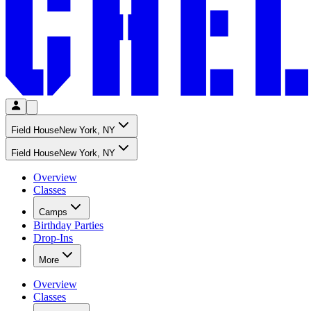
Field House​​​​‌ ‍ ​‍​‍‌‍ ‌ ​‍‌‍‍‌‌‍‌ ‌‍‍‌‌‍ ‍​‍​‍​ ‍‍​‍​‍‌ ​ ‌‍​‌‌‍ ‍‌‍‍‌‌ ‌​‌ ‍‌​‍ ‍‌‍‍‌‌‍ ​‍​‍​‍ ​​‍​‍‌‍‍​‌ ​‍‌‍‌‌‌‍‌‍​‍​‍​ ‍‍​‍​‍‌‍‍​‌ ‌​‌ ‌​‌ ​​‌ ​ ​ ‍‍​‍ ​‍ ‌‍​ ‌‍‍​‌‍‌‌‌‍ ​‌ ​ ‌‍‌‌‌‍​‌‌ ​​‌‍‍‌‌‍‌‌‌ ​‍‌ ​ ​‍ ‍‌ ​ ‌‍​‌‌‍ ‍‌‍‍‌‌ ‌​‌ ‍‌​‍ ‍‌ ​ ‌ ‌​‌ ‌‌‌‍‌​‌‍‍‌‌‍ ​‍ ‌‍‍‌‌‍ ‍‌ ‌​‌‍‌‌‌‍ ‍‌ ‌​​‍ ‌‍‌‌‌‍‌​‌‍‍‌‌ ‌​​‍ ‌‍ ‌‌‍ ‌‍‌​‌‍‌‌​ ‌‌ ​​‌ ​‍‌‍‌‌‌ ​ ‌‍‌‌‌‍ ‍‌ ‌​‌‍​‌‌ ‌​‌‍‍‌‌‍ ‌‍ ‍​ ‍ ‌‍‍‌‌‍‌​​ ‌​ ​​​ ‍​​ ​ ​ ‌ ​ ​​​ ​ ​ ​​‌‍​ ​‍ ‌​ ‌‍​ ‌ ​ ​‍‌‍​ ​‍ ‌​ ‌​‌‍‌‌‌‍​‍​ ‍​​‍ ‌‌‍​‍‌‍‌​​ ‌​‌‍​ ​‍ ‌​ ‍‌​ ​ ​ ‍​‌‍​‍​ ​ ‌‍​ ​ ‌‍​ ‌‍​ ‌‍​ ‍​​ ‍‌​ ​​​ ‍ ‌ ‌​‌ ‍‌‌ ​​‌‍‌‌​ ‌‌ ‌‍‌‍‌‌‌‍ ‍‌ ‌‌‌‍‌‌​ ‍ ‌ ​​‌‍​‌‌ ‌​‌‍‍​​ ‌‌ ​ ‌ ‌‌‌‍​‍‌​ ‍‌‍​‌‌ ‌‍‌‍‍‌‌‍‌ ‌‍​‌‌ ‌​‌‍‍‌‌‍ ‌‍ ‍​‍ ‍‌ ‌​‌‍‍‌‌ ‌​‌‍ ​‌‍‌‌​ ‌‍​‍‌‍​‌‌ ​ ‌‍‌‌‌‌‌‌‌ ​‍‌‍ ​​ ‌‌‍‍​‌ ‌​‌ ‌​‌ ​​‌ ​ ​‍‌‌​ ​ ‌​​‌​‍‌‌​ ​‍‌​‌‍​‍‌‌​ ​‍‌​‌‍‌‍​ ‌‍‍​‌‍‌‌‌‍ ​‌ ​ ‌‍‌‌‌‍​‌‌ ​​‌‍‍‌‌‍‌‌‌ ​‍‌ ​ ​‍ ‍‌ ​ ‌‍​‌‌‍ ‍‌‍‍‌‌ ‌​‌ ‍‌​‍ ‍‌ ​ ‌ ‌​‌ ‌‌‌‍‌​‌‍‍‌‌‍ ​‍‌‍‌‍‍‌‌‍‌​​ ‌​ ​​​ ‍​​ ​ ​ ‌ ​ ​​​ ​ ​ ​​‌‍​ ​‍ ‌​ ‌‍​ ‌ ​ ​‍‌‍​ ​‍ ‌​ ‌​‌‍‌‌‌‍​‍​ ‍​​‍ ‌‌‍​‍‌‍‌​​ ‌​‌‍​ ​‍ ‌​ ‍‌​ ​ ​ ‍​‌‍​‍​ ​ ‌‍​ ​ ‌‍​ ‌‍​ ‌‍​ ‍​​ ‍‌​ ​​​‍‌‍‌ ‌​‌ ‍‌‌ ​​‌‍‌‌​ ‌‌ ‌‍‌‍‌‌‌‍ ‍‌ ‌‌‌‍‌‌​‍‌‍‌ ​​‌‍​‌‌ ‌​‌‍‍​​ ‌‌ ​ ‌ ‌‌‌‍​‍‌​ ‍‌‍​‌‌ ‌‍‌‍‍‌‌‍‌ ‌‍​‌‌ ‌​‌‍‍‌‌‍ ‌‍ ‍​‍ ‍‌ ‌​‌‍‍‌‌ ‌​‌‍ ​‌‍‌‌​‍‌‍‌ ​​‌‍‌‌‌ ​‍‌ ​ ‌ ​​‌‍‌‌‌‍​ ‌ ‌​‌‍‍‌‌ ‌‍‌‍‌‌​ ‌‌ ​​‌ ‌‌‌‍​‍‌‍ ​‌‍‍‌‌ ​ ‌‍‍​‌‍‌‌‌‍‌​​‍​‍‌ ‌
New York, NY​​​​‌ ‍ ​‍​‍‌‍ ‌ ​‍‌‍‍‌‌‍‌ ‌‍‍‌‌‍ ‍​‍​‍​ ‍‍​‍​‍‌ ​ ‌‍​‌‌‍ ‍‌‍‍‌‌ ‌​‌ ‍‌​‍ ‍‌‍‍‌‌‍ ​‍​‍​‍ ​​‍​‍‌‍‍​‌ ​‍‌‍‌‌‌‍‌‍​‍​‍​ ‍‍​‍​‍‌‍‍​‌ ‌​‌ ‌​‌ ​​‌ ​ ​ ‍‍​‍ ​‍ ‌‍​ ‌‍‍​‌‍‌‌‌‍ ​‌ ​ ‌‍‌‌‌‍​‌‌ ​​‌‍‍‌‌‍‌‌‌ ​‍‌ ​ ​‍ ‍‌ ​ ‌‍​‌‌‍ ‍‌‍‍‌‌ ‌​‌ ‍‌​‍ ‍‌ ​ ‌ ‌​‌ ‌‌‌‍‌​‌‍‍‌‌‍ ​‍ ‌‍‍‌‌‍ ‍‌ ‌​‌‍‌‌‌‍ ‍‌ ‌​​‍ ‌‍‌‌‌‍‌​‌‍‍‌‌ ‌​​‍ ‌‍ ‌‌‍ ‌‍‌​‌‍‌‌​ ‌‌ ​​‌ ​‍‌‍‌‌‌ ​ ‌‍‌‌‌‍ ‍‌ ‌​‌‍​‌‌ ‌​‌‍‍‌‌‍ ‌‍ ‍​ ‍ ‌‍‍‌‌‍‌​​ ‌​ ​​​ ‍​​ ​ ​ ‌ ​ ​​​ ​ ​ ​​‌‍​ ​‍ ‌​ ‌‍​ ‌ ​ ​‍‌‍​ ​‍ ‌​ ‌​‌‍‌‌‌‍​‍​ ‍​​‍ ‌‌‍​‍‌‍‌​​ ‌​‌‍​ ​‍ ‌​ ‍‌​ ​ ​ ‍​‌‍​‍​ ​ ‌‍​ ​ ‌‍​ ‌‍​ ‌‍​ ‍​​ ‍‌​ ​​​ ‍ ‌ ‌​‌ ‍‌‌ ​​‌‍‌‌​ ‌‌ ‌‍‌‍‌‌‌‍ ‍‌ ‌‌‌‍‌‌​ ‍ ‌ ​​‌‍​‌‌ ‌​‌‍‍​​ ‌‌ ‌‍‌‍‌‌‌‍ ‍‌ ‌‌‌‍‌‌‌​ ​‌‍ ‌‍​ ‌‍​‌‌ ‌​‌‍‍‌‌‍ ‌‍ ‍​ ‌‍​‍‌‍​‌‌ ​ ‌‍‌‌‌‌‌‌‌ ​‍‌‍ ​​ ‌‌‍‍​‌ ‌​‌ ‌​‌ ​​‌ ​ ​‍‌‌​ ​ ‌​​‌​‍‌‌​ ​‍‌​‌‍​‍‌‌​ ​‍‌​‌‍‌‍​ ‌‍‍​‌‍‌‌‌‍ ​‌ ​ ‌‍‌‌‌‍​‌‌ ​​‌‍‍‌‌‍‌‌‌ ​‍‌ ​ ​‍ ‍‌ ​ ‌‍​‌‌‍ ‍‌‍‍‌‌ ‌​‌ ‍‌​‍ ‍‌ ​ ‌ ‌​‌ ‌‌‌‍‌​‌‍‍‌‌‍ ​‍‌‍‌‍‍‌‌‍‌​​ ‌​ ​​​ ‍​​ ​ ​ ‌ ​ ​​​ ​ ​ ​​‌‍​ ​‍ ‌​ ‌‍​ ‌ ​ ​‍‌‍​ ​‍ ‌​ ‌​‌‍‌‌‌‍​‍​ ‍​​‍ ‌‌‍​‍‌‍‌​​ ‌​‌‍​ ​‍ ‌​ ‍‌​ ​ ​ ‍​‌‍​‍​ ​ ‌‍​ ​ ‌‍​ ‌‍​ ‌‍​ ‍​​ ‍‌​ ​​​‍‌‍‌ ‌​‌ ‍‌‌ ​​‌‍‌‌​ ‌‌ ‌‍‌‍‌‌‌‍ ‍‌ ‌‌‌‍‌‌​‍‌‍‌ ​​‌‍​‌‌ ‌​‌‍‍​​ ‌‌ ‌‍‌‍‌‌‌‍ ‍‌ ‌‌‌‍‌‌‌​ ​‌‍ ‌‍​ ‌‍​‌‌ ‌​‌‍‍‌‌‍ ‌‍ ‍​‍‌‍‌ ​​‌‍‌‌‌ ​‍‌ ​ ‌ ​​‌‍‌‌‌‍​ ‌ ‌​‌‍‍‌‌ ‌‍‌‍‌‌​ ‌‌ ​​‌ ‌‌‌‍​‍‌‍ ​‌‍‍‌‌ ​ ‌‍‍​‌‍‌‌‌‍‌​​‍​‍‌ ‌
Field House​​​​‌ ‍ ​‍​‍‌‍ ‌ ​‍‌‍‍‌‌‍‌ ‌‍‍‌‌‍ ‍​‍​‍​ ‍‍​‍​‍‌ ​ ‌‍​‌‌‍ ‍‌‍‍‌‌ ‌​‌ ‍‌​‍ ‍‌‍‍‌‌‍ ​‍​‍​‍ ​​‍​‍‌‍‍​‌ ​‍‌‍‌‌‌‍‌‍​‍​‍​ ‍‍​‍​‍‌‍‍​‌ ‌​‌ ‌​‌ ​​‌ ​ ​ ‍‍​‍ ​‍ ‌‍​ ‌‍‍​‌‍‌‌‌‍ ​‌ ​ ‌‍‌‌‌‍​‌‌ ​​‌‍‍‌‌‍‌‌‌ ​‍‌ ​ ​‍ ‍‌ ​ ‌‍​‌‌‍ ‍‌‍‍‌‌ ‌​‌ ‍‌​‍ ‍‌ ​ ‌ ‌​‌ ‌‌‌‍‌​‌‍‍‌‌‍ ​‍ ‌‍‍‌‌‍ ‍‌ ‌​‌‍‌‌‌‍ ‍‌ ‌​​‍ ‌‍‌‌‌‍‌​‌‍‍‌‌ ‌​​‍ ‌‍ ‌‌‍ ‌‍‌​‌‍‌‌​ ‌‌ ​​‌ ​‍‌‍‌‌‌ ​ ‌‍‌‌‌‍ ‍‌ ‌​‌‍​‌‌ ‌​‌‍‍‌‌‍ ‌‍ ‍​ ‍ ‌‍‍‌‌‍‌​​ ‌​ ​​​ ‍​​ ​ ​ ‌ ​ ​​​ ​ ​ ​​‌‍​ ​‍ ‌​ ‌‍​ ‌ ​ ​‍‌‍​ ​‍ ‌​ ‌​‌‍‌‌‌‍​‍​ ‍​​‍ ‌‌‍​‍‌‍‌​​ ‌​‌‍​ ​‍ ‌​ ‍‌​ ​ ​ ‍​‌‍​‍​ ​ ‌‍​ ​ ‌‍​ ‌‍​ ‌‍​ ‍​​ ‍‌​ ​​​ ‍ ‌ ‌​‌ ‍‌‌ ​​‌‍‌‌​ ‌‌ ‌‍‌‍‌‌‌‍ ‍‌ ‌‌‌‍‌‌​ ‍ ‌ ​​‌‍​‌‌ ‌​‌‍‍​​ ‌‌ ​ ‌ ‌‌‌‍​‍‌​ ‍‌‍​‌‌ ‌‍‌‍‍‌‌‍‌ ‌‍​‌‌ ‌​‌‍‍‌‌‍ ‌‍ ‍​‍ ‍‌ ‌​‌‍‍‌‌ ‌​‌‍ ​‌‍‌‌​ ‌‍​‍‌‍​‌‌ ​ ‌‍‌‌‌‌‌‌‌ ​‍‌‍ ​​ ‌‌‍‍​‌ ‌​‌ ‌​‌ ​​‌ ​ ​‍‌‌​ ​ ‌​​‌​‍‌‌​ ​‍‌​‌‍​‍‌‌​ ​‍‌​‌‍‌‍​ ‌‍‍​‌‍‌‌‌‍ ​‌ ​ ‌‍‌‌‌‍​‌‌ ​​‌‍‍‌‌‍‌‌‌ ​‍‌ ​ ​‍ ‍‌ ​ ‌‍​‌‌‍ ‍‌‍‍‌‌ ‌​‌ ‍‌​‍ ‍‌ ​ ‌ ‌​‌ ‌‌‌‍‌​‌‍‍‌‌‍ ​‍‌‍‌‍‍‌‌‍‌​​ ‌​ ​​​ ‍​​ ​ ​ ‌ ​ ​​​ ​ ​ ​​‌‍​ ​‍ ‌​ ‌‍​ ‌ ​ ​‍‌‍​ ​‍ ‌​ ‌​‌‍‌‌‌‍​‍​ ‍​​‍ ‌‌‍​‍‌‍‌​​ ‌​‌‍​ ​‍ ‌​ ‍‌​ ​ ​ ‍​‌‍​‍​ ​ ‌‍​ ​ ‌‍​ ‌‍​ ‌‍​ ‍​​ ‍‌​ ​​​‍‌‍‌ ‌​‌ ‍‌‌ ​​‌‍‌‌​ ‌‌ ‌‍‌‍‌‌‌‍ ‍‌ ‌‌‌‍‌‌​‍‌‍‌ ​​‌‍​‌‌ ‌​‌‍‍​​ ‌‌ ​ ‌ ‌‌‌‍​‍‌​ ‍‌‍​‌‌ ‌‍‌‍‍‌‌‍‌ ‌‍​‌‌ ‌​‌‍‍‌‌‍ ‌‍ ‍​‍ ‍‌ ‌​‌‍‍‌‌ ‌​‌‍ ​‌‍‌‌​‍‌‍‌ ​​‌‍‌‌‌ ​‍‌ ​ ‌ ​​‌‍‌‌‌‍​ ‌ ‌​‌‍‍‌‌ ‌‍‌‍‌‌​ ‌‌ ​​‌ ‌‌‌‍​‍‌‍ ​‌‍‍‌‌ ​ ‌‍‍​‌‍‌‌‌‍‌​​‍​‍‌ ‌
New York, NY​​​​‌ ‍ ​‍​‍‌‍ ‌ ​‍‌‍‍‌‌‍‌ ‌‍‍‌‌‍ ‍​‍​‍​ ‍‍​‍​‍‌ ​ ‌‍​‌‌‍ ‍‌‍‍‌‌ ‌​‌ ‍‌​‍ ‍‌‍‍‌‌‍ ​‍​‍​‍ ​​‍​‍‌‍‍​‌ ​‍‌‍‌‌‌‍‌‍​‍​‍​ ‍‍​‍​‍‌‍‍​‌ ‌​‌ ‌​‌ ​​‌ ​ ​ ‍‍​‍ ​‍ ‌‍​ ‌‍‍​‌‍‌‌‌‍ ​‌ ​ ‌‍‌‌‌‍​‌‌ ​​‌‍‍‌‌‍‌‌‌ ​‍‌ ​ ​‍ ‍‌ ​ ‌‍​‌‌‍ ‍‌‍‍‌‌ ‌​‌ ‍‌​‍ ‍‌ ​ ‌ ‌​‌ ‌‌‌‍‌​‌‍‍‌‌‍ ​‍ ‌‍‍‌‌‍ ‍‌ ‌​‌‍‌‌‌‍ ‍‌ ‌​​‍ ‌‍‌‌‌‍‌​‌‍‍‌‌ ‌​​‍ ‌‍ ‌‌‍ ‌‍‌​‌‍‌‌​ ‌‌ ​​‌ ​‍‌‍‌‌‌ ​ ‌‍‌‌‌‍ ‍‌ ‌​‌‍​‌‌ ‌​‌‍‍‌‌‍ ‌‍ ‍​ ‍ ‌‍‍‌‌‍‌​​ ‌​ ​​​ ‍​​ ​ ​ ‌ ​ ​​​ ​ ​ ​​‌‍​ ​‍ ‌​ ‌‍​ ‌ ​ ​‍‌‍​ ​‍ ‌​ ‌​‌‍‌‌‌‍​‍​ ‍​​‍ ‌‌‍​‍‌‍‌​​ ‌​‌‍​ ​‍ ‌​ ‍‌​ ​ ​ ‍​‌‍​‍​ ​ ‌‍​ ​ ‌‍​ ‌‍​ ‌‍​ ‍​​ ‍‌​ ​​​ ‍ ‌ ‌​‌ ‍‌‌ ​​‌‍‌‌​ ‌‌ ‌‍‌‍‌‌‌‍ ‍‌ ‌‌‌‍‌‌​ ‍ ‌ ​​‌‍​‌‌ ‌​‌‍‍​​ ‌‌ ‌‍‌‍‌‌‌‍ ‍‌ ‌‌‌‍‌‌‌​ ​‌‍ ‌‍​ ‌‍​‌‌ ‌​‌‍‍‌‌‍ ‌‍ ‍​ ‌‍​‍‌‍​‌‌ ​ ‌‍‌‌‌‌‌‌‌ ​‍‌‍ ​​ ‌‌‍‍​‌ ‌​‌ ‌​‌ ​​‌ ​ ​‍‌‌​ ​ ‌​​‌​‍‌‌​ ​‍‌​‌‍​‍‌‌​ ​‍‌​‌‍‌‍​ ‌‍‍​‌‍‌‌‌‍ ​‌ ​ ‌‍‌‌‌‍​‌‌ ​​‌‍‍‌‌‍‌‌‌ ​‍‌ ​ ​‍ ‍‌ ​ ‌‍​‌‌‍ ‍‌‍‍‌‌ ‌​‌ ‍‌​‍ ‍‌ ​ ‌ ‌​‌ ‌‌‌‍‌​‌‍‍‌‌‍ ​‍‌‍‌‍‍‌‌‍‌​​ ‌​ ​​​ ‍​​ ​ ​ ‌ ​ ​​​ ​ ​ ​​‌‍​ ​‍ ‌​ ‌‍​ ‌ ​ ​‍‌‍​ ​‍ ‌​ ‌​‌‍‌‌‌‍​‍​ ‍​​‍ ‌‌‍​‍‌‍‌​​ ‌​‌‍​ ​‍ ‌​ ‍‌​ ​ ​ ‍​‌‍​‍​ ​ ‌‍​ ​ ‌‍​ ‌‍​ ‌‍​ ‍​​ ‍‌​ ​​​‍‌‍‌ ‌​‌ ‍‌‌ ​​‌‍‌‌​ ‌‌ ‌‍‌‍‌‌‌‍ ‍‌ ‌‌‌‍‌‌​‍‌‍‌ ​​‌‍​‌‌ ‌​‌‍‍​​ ‌‌ ‌‍‌‍‌‌‌‍ ‍‌ ‌‌‌‍‌‌‌​ ​‌‍ ‌‍​ ‌‍​‌‌ ‌​‌‍‍‌‌‍ ‌‍ ‍​‍‌‍‌ ​​‌‍‌‌‌ ​‍‌ ​ ‌ ​​‌‍‌‌‌‍​ ‌ ‌​‌‍‍‌‌ ‌‍‌‍‌‌​ ‌‌ ​​‌ ‌‌‌‍​‍‌‍ ​‌‍‍‌‌ ​ ‌‍‍​‌‍‌‌‌‍‌​​‍​‍‌ ‌
Overview​​​​‌ ‍ ​‍​‍‌‍ ‌ ​‍‌‍‍‌‌‍‌ ‌‍‍‌‌‍ ‍​‍​‍​ ‍‍​‍​‍‌ ​ ‌‍​‌‌‍ ‍‌‍‍‌‌ ‌​‌ ‍‌​‍ ‍‌‍‍‌‌‍ ​‍​‍​‍ ​​‍​‍‌‍‍​‌ ​‍‌‍‌‌‌‍‌‍​‍​‍​ ‍‍​‍​‍‌‍‍​‌ ‌​‌ ‌​‌ ​​‌ ​ ​ ‍‍​‍ ​‍ ‌‍​ ‌‍‍​‌‍‌‌‌‍ ​‌ ​ ‌‍‌‌‌‍​‌‌ ​​‌‍‍‌‌‍‌‌‌ ​‍‌ ​ ​‍ ‍‌ ​ ‌‍​‌‌‍ ‍‌‍‍‌‌ ‌​‌ ‍‌​‍ ‍‌ ​ ‌ ‌​‌ ‌‌‌‍‌​‌‍‍‌‌‍ ​‍ ‌‍‍‌‌‍ ‍‌ ‌​‌‍‌‌‌‍ ‍‌ ‌​​‍ ‌‍‌‌‌‍‌​‌‍‍‌‌ ‌​​‍ ‌‍ ‌‌‍ ‌‍‌​‌‍‌‌​ ‌‌ ​​‌ ​‍‌‍‌‌‌ ​ ‌‍‌‌‌‍ ‍‌ ‌​‌‍​‌‌ ‌​‌‍‍‌‌‍ ‌‍ ‍​ ‍ ‌‍‍‌‌‍‌​​ ‌​ ​​​ ‍​​ ​ ​ ‌ ​ ​​​ ​ ​ ​​‌‍​ ​‍ ‌​ ‌‍​ ‌ ​ ​‍‌‍​ ​‍ ‌​ ‌​‌‍‌‌‌‍​‍​ ‍​​‍ ‌‌‍​‍‌‍‌​​ ‌​‌‍​ ​‍ ‌​ ‍‌​ ​ ​ ‍​‌‍​‍​ ​ ‌‍​ ​ ‌‍​ ‌‍​ ‌‍​ ‍​​ ‍‌​ ​​​ ‍ ‌ ‌​‌ ‍‌‌ ​​‌‍‌‌​ ‌‌ ‌‍‌‍‌‌‌‍ ‍‌ ‌‌‌‍‌‌​ ‍ ‌ ​​‌‍​‌‌ ‌​‌‍‍​​ ‌‌ ​ ‌ ‌‌‌‍​‍‌​ ‍‌‍​‌‌ ‌‍‌‍‍‌‌‍‌ ‌‍​‌‌ ‌​‌‍‍‌‌‍ ‌‍ ‍​‍ ‍‌‍​ ‌‍ ‌‍ ​‌ ‌‌‌‍ ‌‌‍ ‍‌ ​ ​‍‌‌​ ‌‌‌​​‍‌‌ ‌‍‍ ‌‍‌‌‌ ‍‌​‍‌‌​ ​ ‌​‌​​‍‌‌​ ​ ‌​‌​​‍‌‌​ ​‍​ ​‍​ ‌‍‌‍‌‌​ ‍​​ ‌‍​ ​ ​ ​‍​ ‍‌‌‍‌‍​ ​​‌‍‌‍​ ​ ​ ​‌​ ​‍​ ​‌​ ‍​‌‍‌‍‌‍‌‍​ ‌​​ ‍‌​ ​​​ ​‌​ ​‍​ ‍‌​ ‌‍​ ‍​‌‍‌‍​ ‌​​ ‌‌​ ‍‌​ ‌ ​ ‌ ​ ‌‍​‍‌‌​ ​‍​ ​‍​‍‌‌​ ‌‌‌​‌​​‍ ‍‌‍ ​‌‍‍‌‌‍ ‍‌‍‍ ‌ ​ ​‍‌‌​ ‌‌‌​​‍‌‌ ‌‍‍ ‌‍‌‌‌ ‍‌​‍‌‌​ ​ ‌​‌​​‍‌‌​ ​ ‌​‌​​‍‌‌​ ​‍​ ​‍​ ‌‌​ ‍‌‌‍‌‍‌‍​‍​ ​ ​ ‌‌‌‍​ ‌‍‌‌​ ‍​‌‍​‌​ ‌ ‌‍​‍​‍‌‌​ ​‍​ ​‍​‍‌‌​ ‌‌‌​‌​​‍ ‍‌ ‌​‌‍‍‌‌ ‌​‌‍ ​‌‍‌‌​ ‌‍​‍‌‍​‌‌ ​ ‌‍‌‌‌‌‌‌‌ ​‍‌‍ ​​ ‌‌‍‍​‌ ‌​‌ ‌​‌ ​​‌ ​ ​‍‌‌​ ​ ‌​​‌​‍‌‌​ ​‍‌​‌‍​‍‌‌​ ​‍‌​‌‍‌‍​ ‌‍‍​‌‍‌‌‌‍ ​‌ ​ ‌‍‌‌‌‍​‌‌ ​​‌‍‍‌‌‍‌‌‌ ​‍‌ ​ ​‍ ‍‌ ​ ‌‍​‌‌‍ ‍‌‍‍‌‌ ‌​‌ ‍‌​‍ ‍‌ ​ ‌ ‌​‌ ‌‌‌‍‌​‌‍‍‌‌‍ ​‍‌‍‌‍‍‌‌‍‌​​ ‌​ ​​​ ‍​​ ​ ​ ‌ ​ ​​​ ​ ​ ​​‌‍​ ​‍ ‌​ ‌‍​ ‌ ​ ​‍‌‍​ ​‍ ‌​ ‌​‌‍‌‌‌‍​‍​ ‍​​‍ ‌‌‍​‍‌‍‌​​ ‌​‌‍​ ​‍ ‌​ ‍‌​ ​ ​ ‍​‌‍​‍​ ​ ‌‍​ ​ ‌‍​ ‌‍​ ‌‍​ ‍​​ ‍‌​ ​​​‍‌‍‌ ‌​‌ ‍‌‌ ​​‌‍‌‌​ ‌‌ ‌‍‌‍‌‌‌‍ ‍‌ ‌‌‌‍‌‌​‍‌‍‌ ​​‌‍​‌‌ ‌​‌‍‍​​ ‌‌ ​ ‌ ‌‌‌‍​‍‌​ ‍‌‍​‌‌ ‌‍‌‍‍‌‌‍‌ ‌‍​‌‌ ‌​‌‍‍‌‌‍ ‌‍ ‍​‍ ‍‌‍​ ‌‍ ‌‍ ​‌ ‌‌‌‍ ‌‌‍ ‍‌ ​ ​‍‌‌​ ‌‌‌​​‍‌‌ ‌‍‍ ‌‍‌‌‌ ‍‌​‍‌‌​ ​ ‌​‌​​‍‌‌​ ​ ‌​‌​​‍‌‌​ ​‍​ ​‍​ ‌‍‌‍‌‌​ ‍​​ ‌‍​ ​ ​ ​‍​ ‍‌‌‍‌‍​ ​​‌‍‌‍​ ​ ​ ​‌​ ​‍​ ​‌​ ‍​‌‍‌‍‌‍‌‍​ ‌​​ ‍‌​ ​​​ ​‌​ ​‍​ ‍‌​ ‌‍​ ‍​‌‍‌‍​ ‌​​ ‌‌​ ‍‌​ ‌ ​ ‌ ​ ‌‍​‍‌‌​ ​‍​ ​‍​‍‌‌​ ‌‌‌​‌​​‍ ‍‌‍ ​‌‍‍‌‌‍ ‍‌‍‍ ‌ ​ ​‍‌‌​ ‌‌‌​​‍‌‌ ‌‍‍ ‌‍‌‌‌ ‍‌​‍‌‌​ ​ ‌​‌​​‍‌‌​ ​ ‌​‌​​‍‌‌​ ​‍​ ​‍​ ‌‌​ ‍‌‌‍‌‍‌‍​‍​ ​ ​ ‌‌‌‍​ ‌‍‌‌​ ‍​‌‍​‌​ ‌ ‌‍​‍​‍‌‌​ ​‍​ ​‍​‍‌‌​ ‌‌‌​‌​​‍ ‍‌ ‌​‌‍‍‌‌ ‌​‌‍ ​‌‍‌‌​‍‌‍‌ ​​‌‍‌‌‌ ​‍‌ ​ ‌ ​​‌‍‌‌‌‍​ ‌ ‌​‌‍‍‌‌ ‌‍‌‍‌‌​ ‌‌ ​​‌ ‌‌‌‍​‍‌‍ ​‌‍‍‌‌ ​ ‌‍‍​‌‍‌‌‌‍‌​​‍​‍‌ ‌
Classes​​​​‌ ‍ ​‍​‍‌‍ ‌ ​‍‌‍‍‌‌‍‌ ‌‍‍‌‌‍ ‍​‍​‍​ ‍‍​‍​‍‌ ​ ‌‍​‌‌‍ ‍‌‍‍‌‌ ‌​‌ ‍‌​‍ ‍‌‍‍‌‌‍ ​‍​‍​‍ ​​‍​‍‌‍‍​‌ ​‍‌‍‌‌‌‍‌‍​‍​‍​ ‍‍​‍​‍‌‍‍​‌ ‌​‌ ‌​‌ ​​‌ ​ ​ ‍‍​‍ ​‍ ‌‍​ ‌‍‍​‌‍‌‌‌‍ ​‌ ​ ‌‍‌‌‌‍​‌‌ ​​‌‍‍‌‌‍‌‌‌ ​‍‌ ​ ​‍ ‍‌ ​ ‌‍​‌‌‍ ‍‌‍‍‌‌ ‌​‌ ‍‌​‍ ‍‌ ​ ‌ ‌​‌ ‌‌‌‍‌​‌‍‍‌‌‍ ​‍ ‌‍‍‌‌‍ ‍‌ ‌​‌‍‌‌‌‍ ‍‌ ‌​​‍ ‌‍‌‌‌‍‌​‌‍‍‌‌ ‌​​‍ ‌‍ ‌‌‍ ‌‍‌​‌‍‌‌​ ‌‌ ​​‌ ​‍‌‍‌‌‌ ​ ‌‍‌‌‌‍ ‍‌ ‌​‌‍​‌‌ ‌​‌‍‍‌‌‍ ‌‍ ‍​ ‍ ‌‍‍‌‌‍‌​​ ‌​ ​​​ ‍​​ ​ ​ ‌ ​ ​​​ ​ ​ ​​‌‍​ ​‍ ‌​ ‌‍​ ‌ ​ ​‍‌‍​ ​‍ ‌​ ‌​‌‍‌‌‌‍​‍​ ‍​​‍ ‌‌‍​‍‌‍‌​​ ‌​‌‍​ ​‍ ‌​ ‍‌​ ​ ​ ‍​‌‍​‍​ ​ ‌‍​ ​ ‌‍​ ‌‍​ ‌‍​ ‍​​ ‍‌​ ​​​ ‍ ‌ ‌​‌ ‍‌‌ ​​‌‍‌‌​ ‌‌ ‌‍‌‍‌‌‌‍ ‍‌ ‌‌‌‍‌‌​ ‍ ‌ ​​‌‍​‌‌ ‌​‌‍‍​​ ‌‌ ​ ‌ ‌‌‌‍​‍‌​ ‍‌‍​‌‌ ‌‍‌‍‍‌‌‍‌ ‌‍​‌‌ ‌​‌‍‍‌‌‍ ‌‍ ‍​‍ ‍‌‍​ ‌‍ ‌‍ ​‌ ‌‌‌‍ ‌‌‍ ‍‌ ​ ​‍‌‌​ ‌‌‌​​‍‌‌ ‌‍‍ ‌‍‌‌‌ ‍‌​‍‌‌​ ​ ‌​‌​​‍‌‌​ ​ ‌​‌​​‍‌‌​ ​‍​ ​‍​ ‍‌‌‍​‍​ ‌‌​ ‌‌​ ‌ ​ ‌‌​ ​ ​ ‍‌​ ​​​ ‌‌​ ​‍‌‍​‍​‍‌‌​ ​‍​ ​‍​‍‌‌​ ‌‌‌​‌​​‍ ‍‌‍ ​‌‍‍‌‌‍ ‍‌‍‍ ‌ ​ ​‍‌‌​ ‌‌‌​​‍‌‌ ‌‍‍ ‌‍‌‌‌ ‍‌​‍‌‌​ ​ ‌​‌​​‍‌‌​ ​ ‌​‌​​‍‌‌​ ​‍​ ​‍​ ‌‌​ ‍‌‌‍‌‍‌‍​‍​ ​ ​ ‌‌‌‍​ ‌‍‌‌​ ‍​‌‍​‌​ ‌ ‌‍​‍​‍‌‌​ ​‍​ ​‍​‍‌‌​ ‌‌‌​‌​​‍ ‍‌ ‌​‌‍‍‌‌ ‌​‌‍ ​‌‍‌‌​ ‌‍​‍‌‍​‌‌ ​ ‌‍‌‌‌‌‌‌‌ ​‍‌‍ ​​ ‌‌‍‍​‌ ‌​‌ ‌​‌ ​​‌ ​ ​‍‌‌​ ​ ‌​​‌​‍‌‌​ ​‍‌​‌‍​‍‌‌​ ​‍‌​‌‍‌‍​ ‌‍‍​‌‍‌‌‌‍ ​‌ ​ ‌‍‌‌‌‍​‌‌ ​​‌‍‍‌‌‍‌‌‌ ​‍‌ ​ ​‍ ‍‌ ​ ‌‍​‌‌‍ ‍‌‍‍‌‌ ‌​‌ ‍‌​‍ ‍‌ ​ ‌ ‌​‌ ‌‌‌‍‌​‌‍‍‌‌‍ ​‍‌‍‌‍‍‌‌‍‌​​ ‌​ ​​​ ‍​​ ​ ​ ‌ ​ ​​​ ​ ​ ​​‌‍​ ​‍ ‌​ ‌‍​ ‌ ​ ​‍‌‍​ ​‍ ‌​ ‌​‌‍‌‌‌‍​‍​ ‍​​‍ ‌‌‍​‍‌‍‌​​ ‌​‌‍​ ​‍ ‌​ ‍‌​ ​ ​ ‍​‌‍​‍​ ​ ‌‍​ ​ ‌‍​ ‌‍​ ‌‍​ ‍​​ ‍‌​ ​​​‍‌‍‌ ‌​‌ ‍‌‌ ​​‌‍‌‌​ ‌‌ ‌‍‌‍‌‌‌‍ ‍‌ ‌‌‌‍‌‌​‍‌‍‌ ​​‌‍​‌‌ ‌​‌‍‍​​ ‌‌ ​ ‌ ‌‌‌‍​‍‌​ ‍‌‍​‌‌ ‌‍‌‍‍‌‌‍‌ ‌‍​‌‌ ‌​‌‍‍‌‌‍ ‌‍ ‍​‍ ‍‌‍​ ‌‍ ‌‍ ​‌ ‌‌‌‍ ‌‌‍ ‍‌ ​ ​‍‌‌​ ‌‌‌​​‍‌‌ ‌‍‍ ‌‍‌‌‌ ‍‌​‍‌‌​ ​ ‌​‌​​‍‌‌​ ​ ‌​‌​​‍‌‌​ ​‍​ ​‍​ ‍‌‌‍​‍​ ‌‌​ ‌‌​ ‌ ​ ‌‌​ ​ ​ ‍‌​ ​​​ ‌‌​ ​‍‌‍​‍​‍‌‌​ ​‍​ ​‍​‍‌‌​ ‌‌‌​‌​​‍ ‍‌‍ ​‌‍‍‌‌‍ ‍‌‍‍ ‌ ​ ​‍‌‌​ ‌‌‌​​‍‌‌ ‌‍‍ ‌‍‌‌‌ ‍‌​‍‌‌​ ​ ‌​‌​​‍‌‌​ ​ ‌​‌​​‍‌‌​ ​‍​ ​‍​ ‌‌​ ‍‌‌‍‌‍‌‍​‍​ ​ ​ ‌‌‌‍​ ‌‍‌‌​ ‍​‌‍​‌​ ‌ ‌‍​‍​‍‌‌​ ​‍​ ​‍​‍‌‌​ ‌‌‌​‌​​‍ ‍‌ ‌​‌‍‍‌‌ ‌​‌‍ ​‌‍‌‌​‍‌‍‌ ​​‌‍‌‌‌ ​‍‌ ​ ‌ ​​‌‍‌‌‌‍​ ‌ ‌​‌‍‍‌‌ ‌‍‌‍‌‌​ ‌‌ ​​‌ ‌‌‌‍​‍‌‍ ​‌‍‍‌‌ ​ ‌‍‍​‌‍‌‌‌‍‌​​‍​‍‌ ‌
Camps​​​​‌ ‍ ​‍​‍‌‍ ‌ ​‍‌‍‍‌‌‍‌ ‌‍‍‌‌‍ ‍​‍​‍​ ‍‍​‍​‍‌ ​ ‌‍​‌‌‍ ‍‌‍‍‌‌ ‌​‌ ‍‌​‍ ‍‌‍‍‌‌‍ ​‍​‍​‍ ​​‍​‍‌‍‍​‌ ​‍‌‍‌‌‌‍‌‍​‍​‍​ ‍‍​‍​‍‌‍‍​‌ ‌​‌ ‌​‌ ​​‌ ​ ​ ‍‍​‍ ​‍ ‌‍​ ‌‍‍​‌‍‌‌‌‍ ​‌ ​ ‌‍‌‌‌‍​‌‌ ​​‌‍‍‌‌‍‌‌‌ ​‍‌ ​ ​‍ ‍‌ ​ ‌‍​‌‌‍ ‍‌‍‍‌‌ ‌​‌ ‍‌​‍ ‍‌ ​ ‌ ‌​‌ ‌‌‌‍‌​‌‍‍‌‌‍ ​‍ ‌‍‍‌‌‍ ‍‌ ‌​‌‍‌‌‌‍ ‍‌ ‌​​‍ ‌‍‌‌‌‍‌​‌‍‍‌‌ ‌​​‍ ‌‍ ‌‌‍ ‌‍‌​‌‍‌‌​ ‌‌ ​​‌ ​‍‌‍‌‌‌ ​ ‌‍‌‌‌‍ ‍‌ ‌​‌‍​‌‌ ‌​‌‍‍‌‌‍ ‌‍ ‍​ ‍ ‌‍‍‌‌‍‌​​ ‌​ ​​​ ‍​​ ​ ​ ‌ ​ ​​​ ​ ​ ​​‌‍​ ​‍ ‌​ ‌‍​ ‌ ​ ​‍‌‍​ ​‍ ‌​ ‌​‌‍‌‌‌‍​‍​ ‍​​‍ ‌‌‍​‍‌‍‌​​ ‌​‌‍​ ​‍ ‌​ ‍‌​ ​ ​ ‍​‌‍​‍​ ​ ‌‍​ ​ ‌‍​ ‌‍​ ‌‍​ ‍​​ ‍‌​ ​​​ ‍ ‌ ‌​‌ ‍‌‌ ​​‌‍‌‌​ ‌‌ ‌‍‌‍‌‌‌‍ ‍‌ ‌‌‌‍‌‌​ ‍ ‌ ​​‌‍​‌‌ ‌​‌‍‍​​ ‌‌ ​ ‌ ‌‌‌‍​‍‌​ ‍‌‍​‌‌ ‌‍‌‍‍‌‌‍‌ ‌‍​‌‌ ‌​‌‍‍‌‌‍ ‌‍ ‍​‍ ‍‌‍​ ‌‍ ‌‍ ​‌ ‌‌‌‍ ‌‌‍ ‍‌ ​ ​‍‌‌​ ‌‌‌​​‍‌‌ ‌‍‍ ‌‍‌‌‌ ‍‌​‍‌‌​ ​ ‌​‌​​‍‌‌​ ​ ‌​‌​​‍‌‌​ ​‍​ ​‍​ ‌ ‌‍​‍‌‍‌‌‌‍‌​​ ​​​ ‌ ‌‍​‍​ ‌‍‌‍‌​​ ‌‌​ ​ ‌‍​‌​‍‌‌​ ​‍​ ​‍​‍‌‌​ ‌‌‌​‌​​‍ ‍‌ ‌​‌‍‍‌‌ ‌​‌‍ ​‌‍‌‌​ ‌‍​‍‌‍​‌‌ ​ ‌‍‌‌‌‌‌‌‌ ​‍‌‍ ​​ ‌‌‍‍​‌ ‌​‌ ‌​‌ ​​‌ ​ ​‍‌‌​ ​ ‌​​‌​‍‌‌​ ​‍‌​‌‍​‍‌‌​ ​‍‌​‌‍‌‍​ ‌‍‍​‌‍‌‌‌‍ ​‌ ​ ‌‍‌‌‌‍​‌‌ ​​‌‍‍‌‌‍‌‌‌ ​‍‌ ​ ​‍ ‍‌ ​ ‌‍​‌‌‍ ‍‌‍‍‌‌ ‌​‌ ‍‌​‍ ‍‌ ​ ‌ ‌​‌ ‌‌‌‍‌​‌‍‍‌‌‍ ​‍‌‍‌‍‍‌‌‍‌​​ ‌​ ​​​ ‍​​ ​ ​ ‌ ​ ​​​ ​ ​ ​​‌‍​ ​‍ ‌​ ‌‍​ ‌ ​ ​‍‌‍​ ​‍ ‌​ ‌​‌‍‌‌‌‍​‍​ ‍​​‍ ‌‌‍​‍‌‍‌​​ ‌​‌‍​ ​‍ ‌​ ‍‌​ ​ ​ ‍​‌‍​‍​ ​ ‌‍​ ​ ‌‍​ ‌‍​ ‌‍​ ‍​​ ‍‌​ ​​​‍‌‍‌ ‌​‌ ‍‌‌ ​​‌‍‌‌​ ‌‌ ‌‍‌‍‌‌‌‍ ‍‌ ‌‌‌‍‌‌​‍‌‍‌ ​​‌‍​‌‌ ‌​‌‍‍​​ ‌‌ ​ ‌ ‌‌‌‍​‍‌​ ‍‌‍​‌‌ ‌‍‌‍‍‌‌‍‌ ‌‍​‌‌ ‌​‌‍‍‌‌‍ ‌‍ ‍​‍ ‍‌‍​ ‌‍ ‌‍ ​‌ ‌‌‌‍ ‌‌‍ ‍‌ ​ ​‍‌‌​ ‌‌‌​​‍‌‌ ‌‍‍ ‌‍‌‌‌ ‍‌​‍‌‌​ ​ ‌​‌​​‍‌‌​ ​ ‌​‌​​‍‌‌​ ​‍​ ​‍​ ‌ ‌‍​‍‌‍‌‌‌‍‌​​ ​​​ ‌ ‌‍​‍​ ‌‍‌‍‌​​ ‌‌​ ​ ‌‍​‌​‍‌‌​ ​‍​ ​‍​‍‌‌​ ‌‌‌​‌​​‍ ‍‌ ‌​‌‍‍‌‌ ‌​‌‍ ​‌‍‌‌​‍‌‍‌ ​​‌‍‌‌‌ ​‍‌ ​ ‌ ​​‌‍‌‌‌‍​ ‌ ‌​‌‍‍‌‌ ‌‍‌‍‌‌​ ‌‌ ​​‌ ‌‌‌‍​‍‌‍ ​‌‍‍‌‌ ​ ‌‍‍​‌‍‌‌‌‍‌​​‍​‍‌ ‌
Birthday Parties​​​​‌ ‍ ​‍​‍‌‍ ‌ ​‍‌‍‍‌‌‍‌ ‌‍‍‌‌‍ ‍​‍​‍​ ‍‍​‍​‍‌ ​ ‌‍​‌‌‍ ‍‌‍‍‌‌ ‌​‌ ‍‌​‍ ‍‌‍‍‌‌‍ ​‍​‍​‍ ​​‍​‍‌‍‍​‌ ​‍‌‍‌‌‌‍‌‍​‍​‍​ ‍‍​‍​‍‌‍‍​‌ ‌​‌ ‌​‌ ​​‌ ​ ​ ‍‍​‍ ​‍ ‌‍​ ‌‍‍​‌‍‌‌‌‍ ​‌ ​ ‌‍‌‌‌‍​‌‌ ​​‌‍‍‌‌‍‌‌‌ ​‍‌ ​ ​‍ ‍‌ ​ ‌‍​‌‌‍ ‍‌‍‍‌‌ ‌​‌ ‍‌​‍ ‍‌ ​ ‌ ‌​‌ ‌‌‌‍‌​‌‍‍‌‌‍ ​‍ ‌‍‍‌‌‍ ‍‌ ‌​‌‍‌‌‌‍ ‍‌ ‌​​‍ ‌‍‌‌‌‍‌​‌‍‍‌‌ ‌​​‍ ‌‍ ‌‌‍ ‌‍‌​‌‍‌‌​ ‌‌ ​​‌ ​‍‌‍‌‌‌ ​ ‌‍‌‌‌‍ ‍‌ ‌​‌‍​‌‌ ‌​‌‍‍‌‌‍ ‌‍ ‍​ ‍ ‌‍‍‌‌‍‌​​ ‌​ ​​​ ‍​​ ​ ​ ‌ ​ ​​​ ​ ​ ​​‌‍​ ​‍ ‌​ ‌‍​ ‌ ​ ​‍‌‍​ ​‍ ‌​ ‌​‌‍‌‌‌‍​‍​ ‍​​‍ ‌‌‍​‍‌‍‌​​ ‌​‌‍​ ​‍ ‌​ ‍‌​ ​ ​ ‍​‌‍​‍​ ​ ‌‍​ ​ ‌‍​ ‌‍​ ‌‍​ ‍​​ ‍‌​ ​​​ ‍ ‌ ‌​‌ ‍‌‌ ​​‌‍‌‌​ ‌‌ ‌‍‌‍‌‌‌‍ ‍‌ ‌‌‌‍‌‌​ ‍ ‌ ​​‌‍​‌‌ ‌​‌‍‍​​ ‌‌ ​ ‌ ‌‌‌‍​‍‌​ ‍‌‍​‌‌ ‌‍‌‍‍‌‌‍‌ ‌‍​‌‌ ‌​‌‍‍‌‌‍ ‌‍ ‍​‍ ‍‌‍​ ‌‍ ‌‍ ​‌ ‌‌‌‍ ‌‌‍ ‍‌ ​ ​‍‌‌​ ‌‌‌​​‍‌‌ ‌‍‍ ‌‍‌‌‌ ‍‌​‍‌‌​ ​ ‌​‌​​‍‌‌​ ​ ‌​‌​​‍‌‌​ ​‍​ ​‍‌‍‌‌‌‍‌‍​ ‌‌​ ‌​​ ‌‌​ ‌‍​ ‌‌​ ‌​‌‍‌​​ ‌‍​ ​ ‌‍​‌​‍‌‌​ ​‍​ ​‍​‍‌‌​ ‌‌‌​‌​​‍ ‍‌‍ ​‌‍‍‌‌‍ ‍‌‍‍ ‌ ​ ​‍‌‌​ ‌‌‌​​‍‌‌ ‌‍‍ ‌‍‌‌‌ ‍‌​‍‌‌​ ​ ‌​‌​​‍‌‌​ ​ ‌​‌​​‍‌‌​ ​‍​ ​‍‌‍​‌​ ​ ​ ‌ ​ ‍‌​ ​ ​ ‍‌​ ​​‌‍‌‍​ ‍‌​ ​​‌‍​‌‌‍‌‌​‍‌‌​ ​‍​ ​‍​‍‌‌​ ‌‌‌​‌​​‍ ‍‌ ‌​‌‍‍‌‌ ‌​‌‍ ​‌‍‌‌​ ‌‍​‍‌‍​‌‌ ​ ‌‍‌‌‌‌‌‌‌ ​‍‌‍ ​​ ‌‌‍‍​‌ ‌​‌ ‌​‌ ​​‌ ​ ​‍‌‌​ ​ ‌​​‌​‍‌‌​ ​‍‌​‌‍​‍‌‌​ ​‍‌​‌‍‌‍​ ‌‍‍​‌‍‌‌‌‍ ​‌ ​ ‌‍‌‌‌‍​‌‌ ​​‌‍‍‌‌‍‌‌‌ ​‍‌ ​ ​‍ ‍‌ ​ ‌‍​‌‌‍ ‍‌‍‍‌‌ ‌​‌ ‍‌​‍ ‍‌ ​ ‌ ‌​‌ ‌‌‌‍‌​‌‍‍‌‌‍ ​‍‌‍‌‍‍‌‌‍‌​​ ‌​ ​​​ ‍​​ ​ ​ ‌ ​ ​​​ ​ ​ ​​‌‍​ ​‍ ‌​ ‌‍​ ‌ ​ ​‍‌‍​ ​‍ ‌​ ‌​‌‍‌‌‌‍​‍​ ‍​​‍ ‌‌‍​‍‌‍‌​​ ‌​‌‍​ ​‍ ‌​ ‍‌​ ​ ​ ‍​‌‍​‍​ ​ ‌‍​ ​ ‌‍​ ‌‍​ ‌‍​ ‍​​ ‍‌​ ​​​‍‌‍‌ ‌​‌ ‍‌‌ ​​‌‍‌‌​ ‌‌ ‌‍‌‍‌‌‌‍ ‍‌ ‌‌‌‍‌‌​‍‌‍‌ ​​‌‍​‌‌ ‌​‌‍‍​​ ‌‌ ​ ‌ ‌‌‌‍​‍‌​ ‍‌‍​‌‌ ‌‍‌‍‍‌‌‍‌ ‌‍​‌‌ ‌​‌‍‍‌‌‍ ‌‍ ‍​‍ ‍‌‍​ ‌‍ ‌‍ ​‌ ‌‌‌‍ ‌‌‍ ‍‌ ​ ​‍‌‌​ ‌‌‌​​‍‌‌ ‌‍‍ ‌‍‌‌‌ ‍‌​‍‌‌​ ​ ‌​‌​​‍‌‌​ ​ ‌​‌​​‍‌‌​ ​‍​ ​‍‌‍‌‌‌‍‌‍​ ‌‌​ ‌​​ ‌‌​ ‌‍​ ‌‌​ ‌​‌‍‌​​ ‌‍​ ​ ‌‍​‌​‍‌‌​ ​‍​ ​‍​‍‌‌​ ‌‌‌​‌​​‍ ‍‌‍ ​‌‍‍‌‌‍ ‍‌‍‍ ‌ ​ ​‍‌‌​ ‌‌‌​​‍‌‌ ‌‍‍ ‌‍‌‌‌ ‍‌​‍‌‌​ ​ ‌​‌​​‍‌‌​ ​ ‌​‌​​‍‌‌​ ​‍​ ​‍‌‍​‌​ ​ ​ ‌ ​ ‍‌​ ​ ​ ‍‌​ ​​‌‍‌‍​ ‍‌​ ​​‌‍​‌‌‍‌‌​‍‌‌​ ​‍​ ​‍​‍‌‌​ ‌‌‌​‌​​‍ ‍‌ ‌​‌‍‍‌‌ ‌​‌‍ ​‌‍‌‌​‍‌‍‌ ​​‌‍‌‌‌ ​‍‌ ​ ‌ ​​‌‍‌‌‌‍​ ‌ ‌​‌‍‍‌‌ ‌‍‌‍‌‌​ ‌‌ ​​‌ ‌‌‌‍​‍‌‍ ​‌‍‍‌‌ ​ ‌‍‍​‌‍‌‌‌‍‌​​‍​‍‌ ‌
Drop-Ins​​​​‌ ‍ ​‍​‍‌‍ ‌ ​‍‌‍‍‌‌‍‌ ‌‍‍‌‌‍ ‍​‍​‍​ ‍‍​‍​‍‌ ​ ‌‍​‌‌‍ ‍‌‍‍‌‌ ‌​‌ ‍‌​‍ ‍‌‍‍‌‌‍ ​‍​‍​‍ ​​‍​‍‌‍‍​‌ ​‍‌‍‌‌‌‍‌‍​‍​‍​ ‍‍​‍​‍‌‍‍​‌ ‌​‌ ‌​‌ ​​‌ ​ ​ ‍‍​‍ ​‍ ‌‍​ ‌‍‍​‌‍‌‌‌‍ ​‌ ​ ‌‍‌‌‌‍​‌‌ ​​‌‍‍‌‌‍‌‌‌ ​‍‌ ​ ​‍ ‍‌ ​ ‌‍​‌‌‍ ‍‌‍‍‌‌ ‌​‌ ‍‌​‍ ‍‌ ​ ‌ ‌​‌ ‌‌‌‍‌​‌‍‍‌‌‍ ​‍ ‌‍‍‌‌‍ ‍‌ ‌​‌‍‌‌‌‍ ‍‌ ‌​​‍ ‌‍‌‌‌‍‌​‌‍‍‌‌ ‌​​‍ ‌‍ ‌‌‍ ‌‍‌​‌‍‌‌​ ‌‌ ​​‌ ​‍‌‍‌‌‌ ​ ‌‍‌‌‌‍ ‍‌ ‌​‌‍​‌‌ ‌​‌‍‍‌‌‍ ‌‍ ‍​ ‍ ‌‍‍‌‌‍‌​​ ‌​ ​​​ ‍​​ ​ ​ ‌ ​ ​​​ ​ ​ ​​‌‍​ ​‍ ‌​ ‌‍​ ‌ ​ ​‍‌‍​ ​‍ ‌​ ‌​‌‍‌‌‌‍​‍​ ‍​​‍ ‌‌‍​‍‌‍‌​​ ‌​‌‍​ ​‍ ‌​ ‍‌​ ​ ​ ‍​‌‍​‍​ ​ ‌‍​ ​ ‌‍​ ‌‍​ ‌‍​ ‍​​ ‍‌​ ​​​ ‍ ‌ ‌​‌ ‍‌‌ ​​‌‍‌‌​ ‌‌ ‌‍‌‍‌‌‌‍ ‍‌ ‌‌‌‍‌‌​ ‍ ‌ ​​‌‍​‌‌ ‌​‌‍‍​​ ‌‌ ​ ‌ ‌‌‌‍​‍‌​ ‍‌‍​‌‌ ‌‍‌‍‍‌‌‍‌ ‌‍​‌‌ ‌​‌‍‍‌‌‍ ‌‍ ‍​‍ ‍‌‍​ ‌‍ ‌‍ ​‌ ‌‌‌‍ ‌‌‍ ‍‌ ​ ​‍‌‌​ ‌‌‌​​‍‌‌ ‌‍‍ ‌‍‌‌‌ ‍‌​‍‌‌​ ​ ‌​‌​​‍‌‌​ ​ ‌​‌​​‍‌‌​ ​‍​ ​‍​ ‌​​ ‌‍‌‍​‌‌‍​‌‌‍‌‍​ ​​​ ‌​​ ‌‍​ ‍​‌‍‌‍​ ‍‌‌‍‌​​‍‌‌​ ​‍​ ​‍​‍‌‌​ ‌‌‌​‌​​‍ ‍‌‍ ​‌‍‍‌‌‍ ‍‌‍‍ ‌ ​ ​‍‌‌​ ‌‌‌​​‍‌‌ ‌‍‍ ‌‍‌‌‌ ‍‌​‍‌‌​ ​ ‌​‌​​‍‌‌​ ​ ‌​‌​​‍‌‌​ ​‍​ ​‍​ ​ ​ ​‌​ ‍‌​ ​ ‌‍​‍​ ​ ​ ‌‍​ ‌ ​ ‍‌‌‍‌‍‌‍​‌​ ‍‌​‍‌‌​ ​‍​ ​‍​‍‌‌​ ‌‌‌​‌​​‍ ‍‌ ‌​‌‍‍‌‌ ‌​‌‍ ​‌‍‌‌​ ‌‍​‍‌‍​‌‌ ​ ‌‍‌‌‌‌‌‌‌ ​‍‌‍ ​​ ‌‌‍‍​‌ ‌​‌ ‌​‌ ​​‌ ​ ​‍‌‌​ ​ ‌​​‌​‍‌‌​ ​‍‌​‌‍​‍‌‌​ ​‍‌​‌‍‌‍​ ‌‍‍​‌‍‌‌‌‍ ​‌ ​ ‌‍‌‌‌‍​‌‌ ​​‌‍‍‌‌‍‌‌‌ ​‍‌ ​ ​‍ ‍‌ ​ ‌‍​‌‌‍ ‍‌‍‍‌‌ ‌​‌ ‍‌​‍ ‍‌ ​ ‌ ‌​‌ ‌‌‌‍‌​‌‍‍‌‌‍ ​‍‌‍‌‍‍‌‌‍‌​​ ‌​ ​​​ ‍​​ ​ ​ ‌ ​ ​​​ ​ ​ ​​‌‍​ ​‍ ‌​ ‌‍​ ‌ ​ ​‍‌‍​ ​‍ ‌​ ‌​‌‍‌‌‌‍​‍​ ‍​​‍ ‌‌‍​‍‌‍‌​​ ‌​‌‍​ ​‍ ‌​ ‍‌​ ​ ​ ‍​‌‍​‍​ ​ ‌‍​ ​ ‌‍​ ‌‍​ ‌‍​ ‍​​ ‍‌​ ​​​‍‌‍‌ ‌​‌ ‍‌‌ ​​‌‍‌‌​ ‌‌ ‌‍‌‍‌‌‌‍ ‍‌ ‌‌‌‍‌‌​‍‌‍‌ ​​‌‍​‌‌ ‌​‌‍‍​​ ‌‌ ​ ‌ ‌‌‌‍​‍‌​ ‍‌‍​‌‌ ‌‍‌‍‍‌‌‍‌ ‌‍​‌‌ ‌​‌‍‍‌‌‍ ‌‍ ‍​‍ ‍‌‍​ ‌‍ ‌‍ ​‌ ‌‌‌‍ ‌‌‍ ‍‌ ​ ​‍‌‌​ ‌‌‌​​‍‌‌ ‌‍‍ ‌‍‌‌‌ ‍‌​‍‌‌​ ​ ‌​‌​​‍‌‌​ ​ ‌​‌​​‍‌‌​ ​‍​ ​‍​ ‌​​ ‌‍‌‍​‌‌‍​‌‌‍‌‍​ ​​​ ‌​​ ‌‍​ ‍​‌‍‌‍​ ‍‌‌‍‌​​‍‌‌​ ​‍​ ​‍​‍‌‌​ ‌‌‌​‌​​‍ ‍‌‍ ​‌‍‍‌‌‍ ‍‌‍‍ ‌ ​ ​‍‌‌​ ‌‌‌​​‍‌‌ ‌‍‍ ‌‍‌‌‌ ‍‌​‍‌‌​ ​ ‌​‌​​‍‌‌​ ​ ‌​‌​​‍‌‌​ ​‍​ ​‍​ ​ ​ ​‌​ ‍‌​ ​ ‌‍​‍​ ​ ​ ‌‍​ ‌ ​ ‍‌‌‍‌‍‌‍​‌​ ‍‌​‍‌‌​ ​‍​ ​‍​‍‌‌​ ‌‌‌​‌​​‍ ‍‌ ‌​‌‍‍‌‌ ‌​‌‍ ​‌‍‌‌​‍‌‍‌ ​​‌‍‌‌‌ ​‍‌ ​ ‌ ​​‌‍‌‌‌‍​ ‌ ‌​‌‍‍‌‌ ‌‍‌‍‌‌​ ‌‌ ​​‌ ‌‌‌‍​‍‌‍ ​‌‍‍‌‌ ​ ‌‍‍​‌‍‌‌‌‍‌​​‍​‍‌ ‌
More
Overview​​​​‌ ‍ ​‍​‍‌‍ ‌ ​‍‌‍‍‌‌‍‌ ‌‍‍‌‌‍ ‍​‍​‍​ ‍‍​‍​‍‌ ​ ‌‍​‌‌‍ ‍‌‍‍‌‌ ‌​‌ ‍‌​‍ ‍‌‍‍‌‌‍ ​‍​‍​‍ ​​‍​‍‌‍‍​‌ ​‍‌‍‌‌‌‍‌‍​‍​‍​ ‍‍​‍​‍‌‍‍​‌ ‌​‌ ‌​‌ ​​‌ ​ ​ ‍‍​‍ ​‍ ‌‍​ ‌‍‍​‌‍‌‌‌‍ ​‌ ​ ‌‍‌‌‌‍​‌‌ ​​‌‍‍‌‌‍‌‌‌ ​‍‌ ​ ​‍ ‍‌ ​ ‌‍​‌‌‍ ‍‌‍‍‌‌ ‌​‌ ‍‌​‍ ‍‌ ​ ‌ ‌​‌ ‌‌‌‍‌​‌‍‍‌‌‍ ​‍ ‌‍‍‌‌‍ ‍‌ ‌​‌‍‌‌‌‍ ‍‌ ‌​​‍ ‌‍‌‌‌‍‌​‌‍‍‌‌ ‌​​‍ ‌‍ ‌‌‍ ‌‍‌​‌‍‌‌​ ‌‌ ​​‌ ​‍‌‍‌‌‌ ​ ‌‍‌‌‌‍ ‍‌ ‌​‌‍​‌‌ ‌​‌‍‍‌‌‍ ‌‍ ‍​ ‍ ‌‍‍‌‌‍‌​​ ‌​ ​​​ ‍​​ ​ ​ ‌ ​ ​​​ ​ ​ ​​‌‍​ ​‍ ‌​ ‌‍​ ‌ ​ ​‍‌‍​ ​‍ ‌​ ‌​‌‍‌‌‌‍​‍​ ‍​​‍ ‌‌‍​‍‌‍‌​​ ‌​‌‍​ ​‍ ‌​ ‍‌​ ​ ​ ‍​‌‍​‍​ ​ ‌‍​ ​ ‌‍​ ‌‍​ ‌‍​ ‍​​ ‍‌​ ​​​ ‍ ‌ ‌​‌ ‍‌‌ ​​‌‍‌‌​ ‌‌ ‌‍‌‍‌‌‌‍ ‍‌ ‌‌‌‍‌‌​ ‍ ‌ ​​‌‍​‌‌ ‌​‌‍‍​​ ‌‌ ​ ‌ ‌‌‌‍​‍‌​ ‍‌‍​‌‌ ‌‍‌‍‍‌‌‍‌ ‌‍​‌‌ ‌​‌‍‍‌‌‍ ‌‍ ‍​‍ ‍‌‍​ ‌‍ ‌‍ ​‌ ‌‌‌‍ ‌‌‍ ‍‌ ​ ​‍‌‌​ ‌‌‌​​‍‌‌ ‌‍‍ ‌‍‌‌‌ ‍‌​‍‌‌​ ​ ‌​‌​​‍‌‌​ ​ ‌​‌​​‍‌‌​ ​‍​ ​‍​ ‌‍‌‍‌‌​ ‍​​ ‌‍​ ​ ​ ​‍​ ‍‌‌‍‌‍​ ​​‌‍‌‍​ ​ ​ ​‌​ ​‍​ ​‌​ ‍​‌‍‌‍‌‍‌‍​ ‌​​ ‍‌​ ​​​ ​‌​ ​‍​ ‍‌​ ‌‍​ ‍​‌‍‌‍​ ‌​​ ‌‌​ ‍‌​ ‌ ​ ‌ ​ ‌‍​‍‌‌​ ​‍​ ​‍​‍‌‌​ ‌‌‌​‌​​‍ ‍‌‍ ​‌‍‍‌‌‍ ‍‌‍‍ ‌ ​ ​‍‌‌​ ‌‌‌​​‍‌‌ ‌‍‍ ‌‍‌‌‌ ‍‌​‍‌‌​ ​ ‌​‌​​‍‌‌​ ​ ‌​‌​​‍‌‌​ ​‍​ ​‍​ ‌‌​ ‍‌‌‍‌‍‌‍​‍​ ​ ​ ‌‌‌‍​ ‌‍‌‌​ ‍​‌‍​‌​ ‌ ‌‍​‍​‍‌‌​ ​‍​ ​‍​‍‌‌​ ‌‌‌​‌​​‍ ‍‌ ‌​‌‍‍‌‌ ‌​‌‍ ​‌‍‌‌​ ‌‍​‍‌‍​‌‌ ​ ‌‍‌‌‌‌‌‌‌ ​‍‌‍ ​​ ‌‌‍‍​‌ ‌​‌ ‌​‌ ​​‌ ​ ​‍‌‌​ ​ ‌​​‌​‍‌‌​ ​‍‌​‌‍​‍‌‌​ ​‍‌​‌‍‌‍​ ‌‍‍​‌‍‌‌‌‍ ​‌ ​ ‌‍‌‌‌‍​‌‌ ​​‌‍‍‌‌‍‌‌‌ ​‍‌ ​ ​‍ ‍‌ ​ ‌‍​‌‌‍ ‍‌‍‍‌‌ ‌​‌ ‍‌​‍ ‍‌ ​ ‌ ‌​‌ ‌‌‌‍‌​‌‍‍‌‌‍ ​‍‌‍‌‍‍‌‌‍‌​​ ‌​ ​​​ ‍​​ ​ ​ ‌ ​ ​​​ ​ ​ ​​‌‍​ ​‍ ‌​ ‌‍​ ‌ ​ ​‍‌‍​ ​‍ ‌​ ‌​‌‍‌‌‌‍​‍​ ‍​​‍ ‌‌‍​‍‌‍‌​​ ‌​‌‍​ ​‍ ‌​ ‍‌​ ​ ​ ‍​‌‍​‍​ ​ ‌‍​ ​ ‌‍​ ‌‍​ ‌‍​ ‍​​ ‍‌​ ​​​‍‌‍‌ ‌​‌ ‍‌‌ ​​‌‍‌‌​ ‌‌ ‌‍‌‍‌‌‌‍ ‍‌ ‌‌‌‍‌‌​‍‌‍‌ ​​‌‍​‌‌ ‌​‌‍‍​​ ‌‌ ​ ‌ ‌‌‌‍​‍‌​ ‍‌‍​‌‌ ‌‍‌‍‍‌‌‍‌ ‌‍​‌‌ ‌​‌‍‍‌‌‍ ‌‍ ‍​‍ ‍‌‍​ ‌‍ ‌‍ ​‌ ‌‌‌‍ ‌‌‍ ‍‌ ​ ​‍‌‌​ ‌‌‌​​‍‌‌ ‌‍‍ ‌‍‌‌‌ ‍‌​‍‌‌​ ​ ‌​‌​​‍‌‌​ ​ ‌​‌​​‍‌‌​ ​‍​ ​‍​ ‌‍‌‍‌‌​ ‍​​ ‌‍​ ​ ​ ​‍​ ‍‌‌‍‌‍​ ​​‌‍‌‍​ ​ ​ ​‌​ ​‍​ ​‌​ ‍​‌‍‌‍‌‍‌‍​ ‌​​ ‍‌​ ​​​ ​‌​ ​‍​ ‍‌​ ‌‍​ ‍​‌‍‌‍​ ‌​​ ‌‌​ ‍‌​ ‌ ​ ‌ ​ ‌‍​‍‌‌​ ​‍​ ​‍​‍‌‌​ ‌‌‌​‌​​‍ ‍‌‍ ​‌‍‍‌‌‍ ‍‌‍‍ ‌ ​ ​‍‌‌​ ‌‌‌​​‍‌‌ ‌‍‍ ‌‍‌‌‌ ‍‌​‍‌‌​ ​ ‌​‌​​‍‌‌​ ​ ‌​‌​​‍‌‌​ ​‍​ ​‍​ ‌‌​ ‍‌‌‍‌‍‌‍​‍​ ​ ​ ‌‌‌‍​ ‌‍‌‌​ ‍​‌‍​‌​ ‌ ‌‍​‍​‍‌‌​ ​‍​ ​‍​‍‌‌​ ‌‌‌​‌​​‍ ‍‌ ‌​‌‍‍‌‌ ‌​‌‍ ​‌‍‌‌​‍‌‍‌ ​​‌‍‌‌‌ ​‍‌ ​ ‌ ​​‌‍‌‌‌‍​ ‌ ‌​‌‍‍‌‌ ‌‍‌‍‌‌​ ‌‌ ​​‌ ‌‌‌‍​‍‌‍ ​‌‍‍‌‌ ​ ‌‍‍​‌‍‌‌‌‍‌​​‍​‍‌ ‌
Classes​​​​‌ ‍ ​‍​‍‌‍ ‌ ​‍‌‍‍‌‌‍‌ ‌‍‍‌‌‍ ‍​‍​‍​ ‍‍​‍​‍‌ ​ ‌‍​‌‌‍ ‍‌‍‍‌‌ ‌​‌ ‍‌​‍ ‍‌‍‍‌‌‍ ​‍​‍​‍ ​​‍​‍‌‍‍​‌ ​‍‌‍‌‌‌‍‌‍​‍​‍​ ‍‍​‍​‍‌‍‍​‌ ‌​‌ ‌​‌ ​​‌ ​ ​ ‍‍​‍ ​‍ ‌‍​ ‌‍‍​‌‍‌‌‌‍ ​‌ ​ ‌‍‌‌‌‍​‌‌ ​​‌‍‍‌‌‍‌‌‌ ​‍‌ ​ ​‍ ‍‌ ​ ‌‍​‌‌‍ ‍‌‍‍‌‌ ‌​‌ ‍‌​‍ ‍‌ ​ ‌ ‌​‌ ‌‌‌‍‌​‌‍‍‌‌‍ ​‍ ‌‍‍‌‌‍ ‍‌ ‌​‌‍‌‌‌‍ ‍‌ ‌​​‍ ‌‍‌‌‌‍‌​‌‍‍‌‌ ‌​​‍ ‌‍ ‌‌‍ ‌‍‌​‌‍‌‌​ ‌‌ ​​‌ ​‍‌‍‌‌‌ ​ ‌‍‌‌‌‍ ‍‌ ‌​‌‍​‌‌ ‌​‌‍‍‌‌‍ ‌‍ ‍​ ‍ ‌‍‍‌‌‍‌​​ ‌​ ​​​ ‍​​ ​ ​ ‌ ​ ​​​ ​ ​ ​​‌‍​ ​‍ ‌​ ‌‍​ ‌ ​ ​‍‌‍​ ​‍ ‌​ ‌​‌‍‌‌‌‍​‍​ ‍​​‍ ‌‌‍​‍‌‍‌​​ ‌​‌‍​ ​‍ ‌​ ‍‌​ ​ ​ ‍​‌‍​‍​ ​ ‌‍​ ​ ‌‍​ ‌‍​ ‌‍​ ‍​​ ‍‌​ ​​​ ‍ ‌ ‌​‌ ‍‌‌ ​​‌‍‌‌​ ‌‌ ‌‍‌‍‌‌‌‍ ‍‌ ‌‌‌‍‌‌​ ‍ ‌ ​​‌‍​‌‌ ‌​‌‍‍​​ ‌‌ ​ ‌ ‌‌‌‍​‍‌​ ‍‌‍​‌‌ ‌‍‌‍‍‌‌‍‌ ‌‍​‌‌ ‌​‌‍‍‌‌‍ ‌‍ ‍​‍ ‍‌‍​ ‌‍ ‌‍ ​‌ ‌‌‌‍ ‌‌‍ ‍‌ ​ ​‍‌‌​ ‌‌‌​​‍‌‌ ‌‍‍ ‌‍‌‌‌ ‍‌​‍‌‌​ ​ ‌​‌​​‍‌‌​ ​ ‌​‌​​‍‌‌​ ​‍​ ​‍​ ‍‌‌‍​‍​ ‌‌​ ‌‌​ ‌ ​ ‌‌​ ​ ​ ‍‌​ ​​​ ‌‌​ ​‍‌‍​‍​‍‌‌​ ​‍​ ​‍​‍‌‌​ ‌‌‌​‌​​‍ ‍‌‍ ​‌‍‍‌‌‍ ‍‌‍‍ ‌ ​ ​‍‌‌​ ‌‌‌​​‍‌‌ ‌‍‍ ‌‍‌‌‌ ‍‌​‍‌‌​ ​ ‌​‌​​‍‌‌​ ​ ‌​‌​​‍‌‌​ ​‍​ ​‍​ ‌‌​ ‍‌‌‍‌‍‌‍​‍​ ​ ​ ‌‌‌‍​ ‌‍‌‌​ ‍​‌‍​‌​ ‌ ‌‍​‍​‍‌‌​ ​‍​ ​‍​‍‌‌​ ‌‌‌​‌​​‍ ‍‌ ‌​‌‍‍‌‌ ‌​‌‍ ​‌‍‌‌​ ‌‍​‍‌‍​‌‌ ​ ‌‍‌‌‌‌‌‌‌ ​‍‌‍ ​​ ‌‌‍‍​‌ ‌​‌ ‌​‌ ​​‌ ​ ​‍‌‌​ ​ ‌​​‌​‍‌‌​ ​‍‌​‌‍​‍‌‌​ ​‍‌​‌‍‌‍​ ‌‍‍​‌‍‌‌‌‍ ​‌ ​ ‌‍‌‌‌‍​‌‌ ​​‌‍‍‌‌‍‌‌‌ ​‍‌ ​ ​‍ ‍‌ ​ ‌‍​‌‌‍ ‍‌‍‍‌‌ ‌​‌ ‍‌​‍ ‍‌ ​ ‌ ‌​‌ ‌‌‌‍‌​‌‍‍‌‌‍ ​‍‌‍‌‍‍‌‌‍‌​​ ‌​ ​​​ ‍​​ ​ ​ ‌ ​ ​​​ ​ ​ ​​‌‍​ ​‍ ‌​ ‌‍​ ‌ ​ ​‍‌‍​ ​‍ ‌​ ‌​‌‍‌‌‌‍​‍​ ‍​​‍ ‌‌‍​‍‌‍‌​​ ‌​‌‍​ ​‍ ‌​ ‍‌​ ​ ​ ‍​‌‍​‍​ ​ ‌‍​ ​ ‌‍​ ‌‍​ ‌‍​ ‍​​ ‍‌​ ​​​‍‌‍‌ ‌​‌ ‍‌‌ ​​‌‍‌‌​ ‌‌ ‌‍‌‍‌‌‌‍ ‍‌ ‌‌‌‍‌‌​‍‌‍‌ ​​‌‍​‌‌ ‌​‌‍‍​​ ‌‌ ​ ‌ ‌‌‌‍​‍‌​ ‍‌‍​‌‌ ‌‍‌‍‍‌‌‍‌ ‌‍​‌‌ ‌​‌‍‍‌‌‍ ‌‍ ‍​‍ ‍‌‍​ ‌‍ ‌‍ ​‌ ‌‌‌‍ ‌‌‍ ‍‌ ​ ​‍‌‌​ ‌‌‌​​‍‌‌ ‌‍‍ ‌‍‌‌‌ ‍‌​‍‌‌​ ​ ‌​‌​​‍‌‌​ ​ ‌​‌​​‍‌‌​ ​‍​ ​‍​ ‍‌‌‍​‍​ ‌‌​ ‌‌​ ‌ ​ ‌‌​ ​ ​ ‍‌​ ​​​ ‌‌​ ​‍‌‍​‍​‍‌‌​ ​‍​ ​‍​‍‌‌​ ‌‌‌​‌​​‍ ‍‌‍ ​‌‍‍‌‌‍ ‍‌‍‍ ‌ ​ ​‍‌‌​ ‌‌‌​​‍‌‌ ‌‍‍ ‌‍‌‌‌ ‍‌​‍‌‌​ ​ ‌​‌​​‍‌‌​ ​ ‌​‌​​‍‌‌​ ​‍​ ​‍​ ‌‌​ ‍‌‌‍‌‍‌‍​‍​ ​ ​ ‌‌‌‍​ ‌‍‌‌​ ‍​‌‍​‌​ ‌ ‌‍​‍​‍‌‌​ ​‍​ ​‍​‍‌‌​ ‌‌‌​‌​​‍ ‍‌ ‌​‌‍‍‌‌ ‌​‌‍ ​‌‍‌‌​‍‌‍‌ ​​‌‍‌‌‌ ​‍‌ ​ ‌ ​​‌‍‌‌‌‍​ ‌ ‌​‌‍‍‌‌ ‌‍‌‍‌‌​ ‌‌ ​​‌ ‌‌‌‍​‍‌‍ ​‌‍‍‌‌ ​ ‌‍‍​‌‍‌‌‌‍‌​​‍​‍‌ ‌