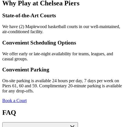
Why Play at Chelsea Piers​​​​‌ ‍ ​‍​‍‌‍ ‌ ​‍‌‍‍‌‌‍‌ ‌‍‍‌‌‍ ‍​‍​‍​ ‍‍​‍​‍‌ ​ ‌‍​‌‌‍ ‍‌‍‍‌‌ ‌​‌ ‍‌​‍ ‍‌‍‍‌‌‍ ​‍​‍​‍ ​​‍​‍‌‍‍​‌ ​‍‌‍‌‌‌‍‌‍​‍​‍​ ‍‍​‍​‍‌‍‍​‌ ‌​‌ ‌​‌ ​​‌ ​ ​ ‍‍​‍ ​‍ ‌‍​ ‌‍‍​‌‍‌‌‌‍ ​‌ ​ ‌‍‌‌‌‍​‌‌ ​​‌‍‍‌‌‍‌‌‌ ​‍‌ ​ ​‍ ‍‌ ​ ‌‍​‌‌‍ ‍‌‍‍‌‌ ‌​‌ ‍‌​‍ ‍‌ ​ ‌ ‌​‌ ‌‌‌‍‌​‌‍‍‌‌‍ ​‍ ‌‍‍‌‌‍ ‍‌ ‌​‌‍‌‌‌‍ ‍‌ ‌​​‍ ‌‍‌‌‌‍‌​‌‍‍‌‌ ‌​​‍ ‌‍ ‌‌‍ ‌‍‌​‌‍‌‌​ ‌‌ ​​‌ ​‍‌‍‌‌‌ ​ ‌‍‌‌‌‍ ‍‌ ‌​‌‍​‌‌ ‌​‌‍‍‌‌‍ ‌‍ ‍​ ‍ ‌‍‍‌‌‍‌​​ ‌​ ​‌​ ​‍​ ​​‌‍​ ‌‍​‌​ ‍​‌‍‌​‌‍​‌​‍ ‌‌‍‌‌​ ‌‌​ ‍​​ ‌ ​‍ ‌​ ‌​‌‍‌‍‌‍‌‍​ ‌​​‍ ‌​ ‍​​ ‌ ‌‍‌​‌‍​ ​‍ ‌​ ‌​​ ‌ ​ ​‌‌‍‌‌​ ‌‌​ ‌ ‌‍‌​‌‍​ ​ ‍‌​ ‍‌​ ​‌​ ‍​​ ‍ ‌ ‌​‌ ‍‌‌ ​​‌‍‌‌​ ‌‌ ‌‍‌‍‌‌‌‍ ‍‌ ‌‌‌‍‌‌‌‌​ ‌‍ ​‌ ‌‌‌‍‌ ‌‌​​‌‍​‌‌‍‌ ‌‍‌‌​ ‍ ‌ ​​‌‍​‌‌ ‌​‌‍‍​​ ‌‌ ​​‌‍​‌‌‍‌ ‌‍‌‌‌​​‍‌ ‌‌‌‍‍‌‌‍ ​‌‍‌​‌‍‌‌‌ ​‍​‍‌‌​ ‌‌‌​​‍‌‌ ‌‍‍ ‌‍‌‌‌ ‍‌​‍‌‌​ ​ ‌​‌​​‍‌‌​ ​ ‌​‌​​‍‌‌​ ​‍​ ​‍​ ‍​‌‍​‍​ ​‌​ ​ ‌‍‌‌​ ‍‌​ ‌‌‌‍‌‍‌‍​‌‌‍‌‍​ ‍​​ ‍​​‍‌‌​ ​‍​ ​‍​‍‌‌​ ‌‌‌​‌​​‍ ‍‌‍‌‍‌‍‌‌‌‍​‌‌ ‌​‌ ‌‌‌ ​‍‌‍‌‌‌​ ​‌‍‍‌‌ ​ ‌ ‌​‌‌‌​‌‍‍‌‌ ‌​‌‍ ​‌‍‌‌​ ‌‍​‍‌‍​‌‌ ​ ‌‍‌‌‌‌‌‌‌ ​‍‌‍ ​​ ‌‌‍‍​‌ ‌​‌ ‌​‌ ​​‌ ​ ​‍‌‌​ ​ ‌​​‌​‍‌‌​ ​‍‌​‌‍​‍‌‌​ ​‍‌​‌‍‌‍​ ‌‍‍​‌‍‌‌‌‍ ​‌ ​ ‌‍‌‌‌‍​‌‌ ​​‌‍‍‌‌‍‌‌‌ ​‍‌ ​ ​‍ ‍‌ ​ ‌‍​‌‌‍ ‍‌‍‍‌‌ ‌​‌ ‍‌​‍ ‍‌ ​ ‌ ‌​‌ ‌‌‌‍‌​‌‍‍‌‌‍ ​‍‌‍‌‍‍‌‌‍‌​​ ‌​ ​‌​ ​‍​ ​​‌‍​ ‌‍​‌​ ‍​‌‍‌​‌‍​‌​‍ ‌‌‍‌‌​ ‌‌​ ‍​​ ‌ ​‍ ‌​ ‌​‌‍‌‍‌‍‌‍​ ‌​​‍ ‌​ ‍​​ ‌ ‌‍‌​‌‍​ ​‍ ‌​ ‌​​ ‌ ​ ​‌‌‍‌‌​ ‌‌​ ‌ ‌‍‌​‌‍​ ​ ‍‌​ ‍‌​ ​‌​ ‍​​‍‌‍‌ ‌​‌ ‍‌‌ ​​‌‍‌‌​ ‌‌ ‌‍‌‍‌‌‌‍ ‍‌ ‌‌‌‍‌‌‌‌​ ‌‍ ​‌ ‌‌‌‍‌ ‌‌​​‌‍​‌‌‍‌ ‌‍‌‌​‍‌‍‌ ​​‌‍​‌‌ ‌​‌‍‍​​ ‌‌ ​​‌‍​‌‌‍‌ ‌‍‌‌‌​​‍‌ ‌‌‌‍‍‌‌‍ ​‌‍‌​‌‍‌‌‌ ​‍​‍‌‌​ ‌‌‌​​‍‌‌ ‌‍‍ ‌‍‌‌‌ ‍‌​‍‌‌​ ​ ‌​‌​​‍‌‌​ ​ ‌​‌​​‍‌‌​ ​‍​ ​‍​ ‍​‌‍​‍​ ​‌​ ​ ‌‍‌‌​ ‍‌​ ‌‌‌‍‌‍‌‍​‌‌‍‌‍​ ‍​​ ‍​​‍‌‌​ ​‍​ ​‍​‍‌‌​ ‌‌‌​‌​​‍ ‍‌‍‌‍‌‍‌‌‌‍​‌‌ ‌​‌ ‌‌‌ ​‍‌‍‌‌‌​ ​‌‍‍‌‌ ​ ‌ ‌​‌‌‌​‌‍‍‌‌ ‌​‌‍ ​‌‍‌‌​‍‌‍‌ ​​‌‍‌‌‌ ​‍‌ ​ ‌ ​​‌‍‌‌‌‍​ ‌ ‌​‌‍‍‌‌ ‌‍‌‍‌‌​ ‌‌ ​​‌ ‌‌‌‍​‍‌‍ ​‌‍‍‌‌ ​ ‌‍‍​‌‍‌‌‌‍‌​​‍​‍‌ ‌
State-of-the-Art Courts​​​​‌ ‍ ​‍​‍‌‍ ‌ ​‍‌‍‍‌‌‍‌ ‌‍‍‌‌‍ ‍​‍​‍​ ‍‍​‍​‍‌ ​ ‌‍​‌‌‍ ‍‌‍‍‌‌ ‌​‌ ‍‌​‍ ‍‌‍‍‌‌‍ ​‍​‍​‍ ​​‍​‍‌‍‍​‌ ​‍‌‍‌‌‌‍‌‍​‍​‍​ ‍‍​‍​‍‌‍‍​‌ ‌​‌ ‌​‌ ​​‌ ​ ​ ‍‍​‍ ​‍ ‌‍​ ‌‍‍​‌‍‌‌‌‍ ​‌ ​ ‌‍‌‌‌‍​‌‌ ​​‌‍‍‌‌‍‌‌‌ ​‍‌ ​ ​‍ ‍‌ ​ ‌‍​‌‌‍ ‍‌‍‍‌‌ ‌​‌ ‍‌​‍ ‍‌ ​ ‌ ‌​‌ ‌‌‌‍‌​‌‍‍‌‌‍ ​‍ ‌‍‍‌‌‍ ‍‌ ‌​‌‍‌‌‌‍ ‍‌ ‌​​‍ ‌‍‌‌‌‍‌​‌‍‍‌‌ ‌​​‍ ‌‍ ‌‌‍ ‌‍‌​‌‍‌‌​ ‌‌ ​​‌ ​‍‌‍‌‌‌ ​ ‌‍‌‌‌‍ ‍‌ ‌​‌‍​‌‌ ‌​‌‍‍‌‌‍ ‌‍ ‍​ ‍ ‌‍‍‌‌‍‌​​ ‌​ ​‌​ ​‍​ ​​‌‍​ ‌‍​‌​ ‍​‌‍‌​‌‍​‌​‍ ‌‌‍‌‌​ ‌‌​ ‍​​ ‌ ​‍ ‌​ ‌​‌‍‌‍‌‍‌‍​ ‌​​‍ ‌​ ‍​​ ‌ ‌‍‌​‌‍​ ​‍ ‌​ ‌​​ ‌ ​ ​‌‌‍‌‌​ ‌‌​ ‌ ‌‍‌​‌‍​ ​ ‍‌​ ‍‌​ ​‌​ ‍​​ ‍ ‌ ‌​‌ ‍‌‌ ​​‌‍‌‌​ ‌‌ ‌‍‌‍‌‌‌‍ ‍‌ ‌‌‌‍‌‌‌‌​ ‌‍ ​‌ ‌‌‌‍‌ ‌‌​​‌‍​‌‌‍‌ ‌‍‌‌​ ‍ ‌ ​​‌‍​‌‌ ‌​‌‍‍​​ ‌‌ ​​‌‍​‌‌‍‌ ‌‍‌‌‌​​‍‌ ‌‌‌‍‍‌‌‍ ​‌‍‌​‌‍‌‌‌ ​‍​‍‌‌​ ‌‌‌​​‍‌‌ ‌‍‍ ‌‍‌‌‌ ‍‌​‍‌‌​ ​ ‌​‌​​‍‌‌​ ​ ‌​‌​​‍‌‌​ ​‍​ ​‍​ ‍​‌‍​‍​ ​‌​ ​ ‌‍‌‌​ ‍‌​ ‌‌‌‍‌‍‌‍​‌‌‍‌‍​ ‍​​ ‍​​‍‌‌​ ​‍​ ​‍​‍‌‌​ ‌‌‌​‌​​‍ ‍‌‍‌‍‌‍‌‌‌‍​‌‌ ‌​‌ ‌‌‌ ​‍‌‍‌‌‌ ​ ​‍‌‌​ ‌‌‌​​‍‌‌ ‌‍‍ ‌‍‌‌‌ ‍‌​‍‌‌​ ​ ‌​‌​​‍‌‌​ ​ ‌​‌​​‍‌‌​ ​‍​ ​‍‌‍‌​​ ‌‍‌‍​‌​ ‌​​ ​‌​ ​​‌‍‌​​ ‍​​ ​‍‌‍‌​​ ‍‌​ ‌‌​‍‌‌​ ​‍​ ​‍​‍‌‌​ ‌‌‌​‌​​‍ ‍‌ ‌​‌‍‍‌‌ ‌​‌‍ ​‌‍‌‌​ ‌‍​‍‌‍​‌‌ ​ ‌‍‌‌‌‌‌‌‌ ​‍‌‍ ​​ ‌‌‍‍​‌ ‌​‌ ‌​‌ ​​‌ ​ ​‍‌‌​ ​ ‌​​‌​‍‌‌​ ​‍‌​‌‍​‍‌‌​ ​‍‌​‌‍‌‍​ ‌‍‍​‌‍‌‌‌‍ ​‌ ​ ‌‍‌‌‌‍​‌‌ ​​‌‍‍‌‌‍‌‌‌ ​‍‌ ​ ​‍ ‍‌ ​ ‌‍​‌‌‍ ‍‌‍‍‌‌ ‌​‌ ‍‌​‍ ‍‌ ​ ‌ ‌​‌ ‌‌‌‍‌​‌‍‍‌‌‍ ​‍‌‍‌‍‍‌‌‍‌​​ ‌​ ​‌​ ​‍​ ​​‌‍​ ‌‍​‌​ ‍​‌‍‌​‌‍​‌​‍ ‌‌‍‌‌​ ‌‌​ ‍​​ ‌ ​‍ ‌​ ‌​‌‍‌‍‌‍‌‍​ ‌​​‍ ‌​ ‍​​ ‌ ‌‍‌​‌‍​ ​‍ ‌​ ‌​​ ‌ ​ ​‌‌‍‌‌​ ‌‌​ ‌ ‌‍‌​‌‍​ ​ ‍‌​ ‍‌​ ​‌​ ‍​​‍‌‍‌ ‌​‌ ‍‌‌ ​​‌‍‌‌​ ‌‌ ‌‍‌‍‌‌‌‍ ‍‌ ‌‌‌‍‌‌‌‌​ ‌‍ ​‌ ‌‌‌‍‌ ‌‌​​‌‍​‌‌‍‌ ‌‍‌‌​‍‌‍‌ ​​‌‍​‌‌ ‌​‌‍‍​​ ‌‌ ​​‌‍​‌‌‍‌ ‌‍‌‌‌​​‍‌ ‌‌‌‍‍‌‌‍ ​‌‍‌​‌‍‌‌‌ ​‍​‍‌‌​ ‌‌‌​​‍‌‌ ‌‍‍ ‌‍‌‌‌ ‍‌​‍‌‌​ ​ ‌​‌​​‍‌‌​ ​ ‌​‌​​‍‌‌​ ​‍​ ​‍​ ‍​‌‍​‍​ ​‌​ ​ ‌‍‌‌​ ‍‌​ ‌‌‌‍‌‍‌‍​‌‌‍‌‍​ ‍​​ ‍​​‍‌‌​ ​‍​ ​‍​‍‌‌​ ‌‌‌​‌​​‍ ‍‌‍‌‍‌‍‌‌‌‍​‌‌ ‌​‌ ‌‌‌ ​‍‌‍‌‌‌ ​ ​‍‌‌​ ‌‌‌​​‍‌‌ ‌‍‍ ‌‍‌‌‌ ‍‌​‍‌‌​ ​ ‌​‌​​‍‌‌​ ​ ‌​‌​​‍‌‌​ ​‍​ ​‍‌‍‌​​ ‌‍‌‍​‌​ ‌​​ ​‌​ ​​‌‍‌​​ ‍​​ ​‍‌‍‌​​ ‍‌​ ‌‌​‍‌‌​ ​‍​ ​‍​‍‌‌​ ‌‌‌​‌​​‍ ‍‌ ‌​‌‍‍‌‌ ‌​‌‍ ​‌‍‌‌​‍‌‍‌ ​​‌‍‌‌‌ ​‍‌ ​ ‌ ​​‌‍‌‌‌‍​ ‌ ‌​‌‍‍‌‌ ‌‍‌‍‌‌​ ‌‌ ​​‌ ‌‌‌‍​‍‌‍ ​‌‍‍‌‌ ​ ‌‍‍​‌‍‌‌‌‍‌​​‍​‍‌ ‌
We have (2) Maplewood basketball courts in our well-maintained,
air-conditioned facility.​​​​‌ ‍ ​‍​‍‌‍ ‌ ​‍‌‍‍‌‌‍‌ ‌‍‍‌‌‍ ‍​‍​‍​ ‍‍​‍​‍‌ ​ ‌‍​‌‌‍ ‍‌‍‍‌‌ ‌​‌ ‍‌​‍ ‍‌‍‍‌‌‍ ​‍​‍​‍ ​​‍​‍‌‍‍​‌ ​‍‌‍‌‌‌‍‌‍​‍​‍​ ‍‍​‍​‍‌‍‍​‌ ‌​‌ ‌​‌ ​​‌ ​ ​ ‍‍​‍ ​‍ ‌‍​ ‌‍‍​‌‍‌‌‌‍ ​‌ ​ ‌‍‌‌‌‍​‌‌ ​​‌‍‍‌‌‍‌‌‌ ​‍‌ ​ ​‍ ‍‌ ​ ‌‍​‌‌‍ ‍‌‍‍‌‌ ‌​‌ ‍‌​‍ ‍‌ ​ ‌ ‌​‌ ‌‌‌‍‌​‌‍‍‌‌‍ ​‍ ‌‍‍‌‌‍ ‍‌ ‌​‌‍‌‌‌‍ ‍‌ ‌​​‍ ‌‍‌‌‌‍‌​‌‍‍‌‌ ‌​​‍ ‌‍ ‌‌‍ ‌‍‌​‌‍‌‌​ ‌‌ ​​‌ ​‍‌‍‌‌‌ ​ ‌‍‌‌‌‍ ‍‌ ‌​‌‍​‌‌ ‌​‌‍‍‌‌‍ ‌‍ ‍​ ‍ ‌‍‍‌‌‍‌​​ ‌​ ​‌​ ​‍​ ​​‌‍​ ‌‍​‌​ ‍​‌‍‌​‌‍​‌​‍ ‌‌‍‌‌​ ‌‌​ ‍​​ ‌ ​‍ ‌​ ‌​‌‍‌‍‌‍‌‍​ ‌​​‍ ‌​ ‍​​ ‌ ‌‍‌​‌‍​ ​‍ ‌​ ‌​​ ‌ ​ ​‌‌‍‌‌​ ‌‌​ ‌ ‌‍‌​‌‍​ ​ ‍‌​ ‍‌​ ​‌​ ‍​​ ‍ ‌ ‌​‌ ‍‌‌ ​​‌‍‌‌​ ‌‌ ‌‍‌‍‌‌‌‍ ‍‌ ‌‌‌‍‌‌‌‌​ ‌‍ ​‌ ‌‌‌‍‌ ‌‌​​‌‍​‌‌‍‌ ‌‍‌‌​ ‍ ‌ ​​‌‍​‌‌ ‌​‌‍‍​​ ‌‌ ​​‌‍​‌‌‍‌ ‌‍‌‌‌​​‍‌ ‌‌‌‍‍‌‌‍ ​‌‍‌​‌‍‌‌‌ ​‍​‍‌‌​ ‌‌‌​​‍‌‌ ‌‍‍ ‌‍‌‌‌ ‍‌​‍‌‌​ ​ ‌​‌​​‍‌‌​ ​ ‌​‌​​‍‌‌​ ​‍​ ​‍​ ‍​‌‍​‍​ ​‌​ ​ ‌‍‌‌​ ‍‌​ ‌‌‌‍‌‍‌‍​‌‌‍‌‍​ ‍​​ ‍​​‍‌‌​ ​‍​ ​‍​‍‌‌​ ‌‌‌​‌​​‍ ‍‌‍‌‍‌‍‌‌‌‍​‌‌ ‌​‌ ‌‌‌ ​‍‌‍‌‌‌ ​ ​‍‌‌​ ‌‌‌​​‍‌‌ ‌‍‍ ‌‍‌‌‌ ‍‌​‍‌‌​ ​ ‌​‌​​‍‌‌​ ​ ‌​‌​​‍‌‌​ ​‍​ ​‍‌‍‌​​ ‌‍‌‍​‌​ ‌​​ ​‌​ ​​‌‍‌​​ ‍​​ ​‍‌‍‌​​ ‍‌​ ‌‌​‍‌‌​ ​‍​ ​‍​‍‌‌​ ‌‌‌​‌​​‍ ‍‌ ​‍‌‍‍‌‌‍​ ‌‍‍​‌​‌​‌‍‌‌‌ ​ ‌‍​ ‌ ​‍‌‍‍‌‌ ​​‌ ‌​‌‍‍‌‌‍ ‌‍ ‍​‍‌‌​ ‌‌‌​​‍‌‌ ‌‍‍ ‌‍‌‌‌ ‍‌​‍‌‌​ ​ ‌​‌​​‍‌‌​ ​ ‌​‌​​‍‌‌​ ​‍​ ​‍‌​‌ ​ ‌‌‌‍​‍​ ‍​‌​​‌‌​ ‌‌‍​‍‌‌‌‌‌​​‍‌ ‍‍‌​‌ ‌‌​​​ ‍​‌​‍‌‌ ​‌‌‌‌ ‌‍‌​‌‍​ ‌‍ ​‌ ​‌​ ‌‌‌ ​ ​‍‌‌​ ​‍​ ​‍​‍‌‌​ ‌‌‌​‌​​‍ ‍‌‍​ ‌‍‍​‌‍‍‌‌‍ ​‌‍‌​‌ ​‍‌‍‌‌‌‍ ‍​‍‌‌​ ‌‌‌​​‍‌‌ ‌‍‍ ‌‍‌‌‌ ‍‌​‍‌‌​ ​ ‌​‌​​‍‌‌​ ​ ‌​‌​​‍‌‌​ ​‍​ ​‍‌​‌ ​ ‌‌‌‍​‍​ ‍​‌​​‌‌​ ‌‌‍​‍‌‌‌‌‌​​‍‌ ‍‍‌​‌ ‌‌​​​ ‍​‌​‍‌‌ ​‌‌‌‌ ‌‍‌​‌‍​ ‌‍ ​‌ ​‌​ ‍​‌​ ​‍‌‌​ ​‍​ ​‍​‍‌‌​ ‌‌‌​‌​​‍ ‍‌ ‌​‌‍‌‌‌ ‍​‌ ‌​​ ‌‍​‍‌‍​‌‌ ​ ‌‍‌‌‌‌‌‌‌ ​‍‌‍ ​​ ‌‌‍‍​‌ ‌​‌ ‌​‌ ​​‌ ​ ​‍‌‌​ ​ ‌​​‌​‍‌‌​ ​‍‌​‌‍​‍‌‌​ ​‍‌​‌‍‌‍​ ‌‍‍​‌‍‌‌‌‍ ​‌ ​ ‌‍‌‌‌‍​‌‌ ​​‌‍‍‌‌‍‌‌‌ ​‍‌ ​ ​‍ ‍‌ ​ ‌‍​‌‌‍ ‍‌‍‍‌‌ ‌​‌ ‍‌​‍ ‍‌ ​ ‌ ‌​‌ ‌‌‌‍‌​‌‍‍‌‌‍ ​‍‌‍‌‍‍‌‌‍‌​​ ‌​ ​‌​ ​‍​ ​​‌‍​ ‌‍​‌​ ‍​‌‍‌​‌‍​‌​‍ ‌‌‍‌‌​ ‌‌​ ‍​​ ‌ ​‍ ‌​ ‌​‌‍‌‍‌‍‌‍​ ‌​​‍ ‌​ ‍​​ ‌ ‌‍‌​‌‍​ ​‍ ‌​ ‌​​ ‌ ​ ​‌‌‍‌‌​ ‌‌​ ‌ ‌‍‌​‌‍​ ​ ‍‌​ ‍‌​ ​‌​ ‍​​‍‌‍‌ ‌​‌ ‍‌‌ ​​‌‍‌‌​ ‌‌ ‌‍‌‍‌‌‌‍ ‍‌ ‌‌‌‍‌‌‌‌​ ‌‍ ​‌ ‌‌‌‍‌ ‌‌​​‌‍​‌‌‍‌ ‌‍‌‌​‍‌‍‌ ​​‌‍​‌‌ ‌​‌‍‍​​ ‌‌ ​​‌‍​‌‌‍‌ ‌‍‌‌‌​​‍‌ ‌‌‌‍‍‌‌‍ ​‌‍‌​‌‍‌‌‌ ​‍​‍‌‌​ ‌‌‌​​‍‌‌ ‌‍‍ ‌‍‌‌‌ ‍‌​‍‌‌​ ​ ‌​‌​​‍‌‌​ ​ ‌​‌​​‍‌‌​ ​‍​ ​‍​ ‍​‌‍​‍​ ​‌​ ​ ‌‍‌‌​ ‍‌​ ‌‌‌‍‌‍‌‍​‌‌‍‌‍​ ‍​​ ‍​​‍‌‌​ ​‍​ ​‍​‍‌‌​ ‌‌‌​‌​​‍ ‍‌‍‌‍‌‍‌‌‌‍​‌‌ ‌​‌ ‌‌‌ ​‍‌‍‌‌‌ ​ ​‍‌‌​ ‌‌‌​​‍‌‌ ‌‍‍ ‌‍‌‌‌ ‍‌​‍‌‌​ ​ ‌​‌​​‍‌‌​ ​ ‌​‌​​‍‌‌​ ​‍​ ​‍‌‍‌​​ ‌‍‌‍​‌​ ‌​​ ​‌​ ​​‌‍‌​​ ‍​​ ​‍‌‍‌​​ ‍‌​ ‌‌​‍‌‌​ ​‍​ ​‍​‍‌‌​ ‌‌‌​‌​​‍ ‍‌ ​‍‌‍‍‌‌‍​ ‌‍‍​‌​‌​‌‍‌‌‌ ​ ‌‍​ ‌ ​‍‌‍‍‌‌ ​​‌ ‌​‌‍‍‌‌‍ ‌‍ ‍​‍‌‌​ ‌‌‌​​‍‌‌ ‌‍‍ ‌‍‌‌‌ ‍‌​‍‌‌​ ​ ‌​‌​​‍‌‌​ ​ ‌​‌​​‍‌‌​ ​‍​ ​‍‌​‌ ​ ‌‌‌‍​‍​ ‍​‌​​‌‌​ ‌‌‍​‍‌‌‌‌‌​​‍‌ ‍‍‌​‌ ‌‌​​​ ‍​‌​‍‌‌ ​‌‌‌‌ ‌‍‌​‌‍​ ‌‍ ​‌ ​‌​ ‌‌‌ ​ ​‍‌‌​ ​‍​ ​‍​‍‌‌​ ‌‌‌​‌​​‍ ‍‌‍​ ‌‍‍​‌‍‍‌‌‍ ​‌‍‌​‌ ​‍‌‍‌‌‌‍ ‍​‍‌‌​ ‌‌‌​​‍‌‌ ‌‍‍ ‌‍‌‌‌ ‍‌​‍‌‌​ ​ ‌​‌​​‍‌‌​ ​ ‌​‌​​‍‌‌​ ​‍​ ​‍‌​‌ ​ ‌‌‌‍​‍​ ‍​‌​​‌‌​ ‌‌‍​‍‌‌‌‌‌​​‍‌ ‍‍‌​‌ ‌‌​​​ ‍​‌​‍‌‌ ​‌‌‌‌ ‌‍‌​‌‍​ ‌‍ ​‌ ​‌​ ‍​‌​ ​‍‌‌​ ​‍​ ​‍​‍‌‌​ ‌‌‌​‌​​‍ ‍‌ ‌​‌‍‌‌‌ ‍​‌ ‌​​‍‌‍‌ ​​‌‍‌‌‌ ​‍‌ ​ ‌ ​​‌‍‌‌‌‍​ ‌ ‌​‌‍‍‌‌ ‌‍‌‍‌‌​ ‌‌ ​​‌ ‌‌‌‍​‍‌‍ ​‌‍‍‌‌ ​ ‌‍‍​‌‍‌‌‌‍‌​​‍​‍‌ ‌
Convenient Scheduling Options​​​​‌ ‍ ​‍​‍‌‍ ‌ ​‍‌‍‍‌‌‍‌ ‌‍‍‌‌‍ ‍​‍​‍​ ‍‍​‍​‍‌ ​ ‌‍​‌‌‍ ‍‌‍‍‌‌ ‌​‌ ‍‌​‍ ‍‌‍‍‌‌‍ ​‍​‍​‍ ​​‍​‍‌‍‍​‌ ​‍‌‍‌‌‌‍‌‍​‍​‍​ ‍‍​‍​‍‌‍‍​‌ ‌​‌ ‌​‌ ​​‌ ​ ​ ‍‍​‍ ​‍ ‌‍​ ‌‍‍​‌‍‌‌‌‍ ​‌ ​ ‌‍‌‌‌‍​‌‌ ​​‌‍‍‌‌‍‌‌‌ ​‍‌ ​ ​‍ ‍‌ ​ ‌‍​‌‌‍ ‍‌‍‍‌‌ ‌​‌ ‍‌​‍ ‍‌ ​ ‌ ‌​‌ ‌‌‌‍‌​‌‍‍‌‌‍ ​‍ ‌‍‍‌‌‍ ‍‌ ‌​‌‍‌‌‌‍ ‍‌ ‌​​‍ ‌‍‌‌‌‍‌​‌‍‍‌‌ ‌​​‍ ‌‍ ‌‌‍ ‌‍‌​‌‍‌‌​ ‌‌ ​​‌ ​‍‌‍‌‌‌ ​ ‌‍‌‌‌‍ ‍‌ ‌​‌‍​‌‌ ‌​‌‍‍‌‌‍ ‌‍ ‍​ ‍ ‌‍‍‌‌‍‌​​ ‌​ ​‌​ ​‍​ ​​‌‍​ ‌‍​‌​ ‍​‌‍‌​‌‍​‌​‍ ‌‌‍‌‌​ ‌‌​ ‍​​ ‌ ​‍ ‌​ ‌​‌‍‌‍‌‍‌‍​ ‌​​‍ ‌​ ‍​​ ‌ ‌‍‌​‌‍​ ​‍ ‌​ ‌​​ ‌ ​ ​‌‌‍‌‌​ ‌‌​ ‌ ‌‍‌​‌‍​ ​ ‍‌​ ‍‌​ ​‌​ ‍​​ ‍ ‌ ‌​‌ ‍‌‌ ​​‌‍‌‌​ ‌‌ ‌‍‌‍‌‌‌‍ ‍‌ ‌‌‌‍‌‌‌‌​ ‌‍ ​‌ ‌‌‌‍‌ ‌‌​​‌‍​‌‌‍‌ ‌‍‌‌​ ‍ ‌ ​​‌‍​‌‌ ‌​‌‍‍​​ ‌‌ ​​‌‍​‌‌‍‌ ‌‍‌‌‌​​‍‌ ‌‌‌‍‍‌‌‍ ​‌‍‌​‌‍‌‌‌ ​‍​‍‌‌​ ‌‌‌​​‍‌‌ ‌‍‍ ‌‍‌‌‌ ‍‌​‍‌‌​ ​ ‌​‌​​‍‌‌​ ​ ‌​‌​​‍‌‌​ ​‍​ ​‍​ ‍​‌‍​‍​ ​‌​ ​ ‌‍‌‌​ ‍‌​ ‌‌‌‍‌‍‌‍​‌‌‍‌‍​ ‍​​ ‍​​‍‌‌​ ​‍​ ​‍​‍‌‌​ ‌‌‌​‌​​‍ ‍‌‍‌‍‌‍‌‌‌‍​‌‌ ‌​‌ ‌‌‌ ​‍‌‍‌‌‌ ​ ​‍‌‌​ ‌‌‌​​‍‌‌ ‌‍‍ ‌‍‌‌‌ ‍‌​‍‌‌​ ​ ‌​‌​​‍‌‌​ ​ ‌​‌​​‍‌‌​ ​‍​ ​‍​ ​‍​ ‌ ​ ​‍​ ​‌‌‍‌‍​ ‌​‌‍‌‌​ ​​​ ​​‌‍‌‌​ ‌‌​ ‌‌​ ​ ‌‍‌‌​ ​ ‌‍​‍​ ​ ‌‍​ ​ ‍​​ ‍​​ ‌‍​ ‌‍​ ‌​​ ‌‍​ ‌‌​ ‍‌​ ‌‍​ ​ ​ ​‌​ ‌‌​ ​‍​ ‌ ​‍‌‌​ ​‍​ ​‍​‍‌‌​ ‌‌‌​‌​​‍ ‍‌ ‌​‌‍‍‌‌ ‌​‌‍ ​‌‍‌‌​ ‌‍​‍‌‍​‌‌ ​ ‌‍‌‌‌‌‌‌‌ ​‍‌‍ ​​ ‌‌‍‍​‌ ‌​‌ ‌​‌ ​​‌ ​ ​‍‌‌​ ​ ‌​​‌​‍‌‌​ ​‍‌​‌‍​‍‌‌​ ​‍‌​‌‍‌‍​ ‌‍‍​‌‍‌‌‌‍ ​‌ ​ ‌‍‌‌‌‍​‌‌ ​​‌‍‍‌‌‍‌‌‌ ​‍‌ ​ ​‍ ‍‌ ​ ‌‍​‌‌‍ ‍‌‍‍‌‌ ‌​‌ ‍‌​‍ ‍‌ ​ ‌ ‌​‌ ‌‌‌‍‌​‌‍‍‌‌‍ ​‍‌‍‌‍‍‌‌‍‌​​ ‌​ ​‌​ ​‍​ ​​‌‍​ ‌‍​‌​ ‍​‌‍‌​‌‍​‌​‍ ‌‌‍‌‌​ ‌‌​ ‍​​ ‌ ​‍ ‌​ ‌​‌‍‌‍‌‍‌‍​ ‌​​‍ ‌​ ‍​​ ‌ ‌‍‌​‌‍​ ​‍ ‌​ ‌​​ ‌ ​ ​‌‌‍‌‌​ ‌‌​ ‌ ‌‍‌​‌‍​ ​ ‍‌​ ‍‌​ ​‌​ ‍​​‍‌‍‌ ‌​‌ ‍‌‌ ​​‌‍‌‌​ ‌‌ ‌‍‌‍‌‌‌‍ ‍‌ ‌‌‌‍‌‌‌‌​ ‌‍ ​‌ ‌‌‌‍‌ ‌‌​​‌‍​‌‌‍‌ ‌‍‌‌​‍‌‍‌ ​​‌‍​‌‌ ‌​‌‍‍​​ ‌‌ ​​‌‍​‌‌‍‌ ‌‍‌‌‌​​‍‌ ‌‌‌‍‍‌‌‍ ​‌‍‌​‌‍‌‌‌ ​‍​‍‌‌​ ‌‌‌​​‍‌‌ ‌‍‍ ‌‍‌‌‌ ‍‌​‍‌‌​ ​ ‌​‌​​‍‌‌​ ​ ‌​‌​​‍‌‌​ ​‍​ ​‍​ ‍​‌‍​‍​ ​‌​ ​ ‌‍‌‌​ ‍‌​ ‌‌‌‍‌‍‌‍​‌‌‍‌‍​ ‍​​ ‍​​‍‌‌​ ​‍​ ​‍​‍‌‌​ ‌‌‌​‌​​‍ ‍‌‍‌‍‌‍‌‌‌‍​‌‌ ‌​‌ ‌‌‌ ​‍‌‍‌‌‌ ​ ​‍‌‌​ ‌‌‌​​‍‌‌ ‌‍‍ ‌‍‌‌‌ ‍‌​‍‌‌​ ​ ‌​‌​​‍‌‌​ ​ ‌​‌​​‍‌‌​ ​‍​ ​‍​ ​‍​ ‌ ​ ​‍​ ​‌‌‍‌‍​ ‌​‌‍‌‌​ ​​​ ​​‌‍‌‌​ ‌‌​ ‌‌​ ​ ‌‍‌‌​ ​ ‌‍​‍​ ​ ‌‍​ ​ ‍​​ ‍​​ ‌‍​ ‌‍​ ‌​​ ‌‍​ ‌‌​ ‍‌​ ‌‍​ ​ ​ ​‌​ ‌‌​ ​‍​ ‌ ​‍‌‌​ ​‍​ ​‍​‍‌‌​ ‌‌‌​‌​​‍ ‍‌ ‌​‌‍‍‌‌ ‌​‌‍ ​‌‍‌‌​‍‌‍‌ ​​‌‍‌‌‌ ​‍‌ ​ ‌ ​​‌‍‌‌‌‍​ ‌ ‌​‌‍‍‌‌ ‌‍‌‍‌‌​ ‌‌ ​​‌ ‌‌‌‍​‍‌‍ ​‌‍‍‌‌ ​ ‌‍‍​‌‍‌‌‌‍‌​​‍​‍‌ ‌
We offer early or late-night availability for teams, leagues, and
casual groups.​​​​‌ ‍ ​‍​‍‌‍ ‌ ​‍‌‍‍‌‌‍‌ ‌‍‍‌‌‍ ‍​‍​‍​ ‍‍​‍​‍‌ ​ ‌‍​‌‌‍ ‍‌‍‍‌‌ ‌​‌ ‍‌​‍ ‍‌‍‍‌‌‍ ​‍​‍​‍ ​​‍​‍‌‍‍​‌ ​‍‌‍‌‌‌‍‌‍​‍​‍​ ‍‍​‍​‍‌‍‍​‌ ‌​‌ ‌​‌ ​​‌ ​ ​ ‍‍​‍ ​‍ ‌‍​ ‌‍‍​‌‍‌‌‌‍ ​‌ ​ ‌‍‌‌‌‍​‌‌ ​​‌‍‍‌‌‍‌‌‌ ​‍‌ ​ ​‍ ‍‌ ​ ‌‍​‌‌‍ ‍‌‍‍‌‌ ‌​‌ ‍‌​‍ ‍‌ ​ ‌ ‌​‌ ‌‌‌‍‌​‌‍‍‌‌‍ ​‍ ‌‍‍‌‌‍ ‍‌ ‌​‌‍‌‌‌‍ ‍‌ ‌​​‍ ‌‍‌‌‌‍‌​‌‍‍‌‌ ‌​​‍ ‌‍ ‌‌‍ ‌‍‌​‌‍‌‌​ ‌‌ ​​‌ ​‍‌‍‌‌‌ ​ ‌‍‌‌‌‍ ‍‌ ‌​‌‍​‌‌ ‌​‌‍‍‌‌‍ ‌‍ ‍​ ‍ ‌‍‍‌‌‍‌​​ ‌​ ​‌​ ​‍​ ​​‌‍​ ‌‍​‌​ ‍​‌‍‌​‌‍​‌​‍ ‌‌‍‌‌​ ‌‌​ ‍​​ ‌ ​‍ ‌​ ‌​‌‍‌‍‌‍‌‍​ ‌​​‍ ‌​ ‍​​ ‌ ‌‍‌​‌‍​ ​‍ ‌​ ‌​​ ‌ ​ ​‌‌‍‌‌​ ‌‌​ ‌ ‌‍‌​‌‍​ ​ ‍‌​ ‍‌​ ​‌​ ‍​​ ‍ ‌ ‌​‌ ‍‌‌ ​​‌‍‌‌​ ‌‌ ‌‍‌‍‌‌‌‍ ‍‌ ‌‌‌‍‌‌‌‌​ ‌‍ ​‌ ‌‌‌‍‌ ‌‌​​‌‍​‌‌‍‌ ‌‍‌‌​ ‍ ‌ ​​‌‍​‌‌ ‌​‌‍‍​​ ‌‌ ​​‌‍​‌‌‍‌ ‌‍‌‌‌​​‍‌ ‌‌‌‍‍‌‌‍ ​‌‍‌​‌‍‌‌‌ ​‍​‍‌‌​ ‌‌‌​​‍‌‌ ‌‍‍ ‌‍‌‌‌ ‍‌​‍‌‌​ ​ ‌​‌​​‍‌‌​ ​ ‌​‌​​‍‌‌​ ​‍​ ​‍​ ‍​‌‍​‍​ ​‌​ ​ ‌‍‌‌​ ‍‌​ ‌‌‌‍‌‍‌‍​‌‌‍‌‍​ ‍​​ ‍​​‍‌‌​ ​‍​ ​‍​‍‌‌​ ‌‌‌​‌​​‍ ‍‌‍‌‍‌‍‌‌‌‍​‌‌ ‌​‌ ‌‌‌ ​‍‌‍‌‌‌ ​ ​‍‌‌​ ‌‌‌​​‍‌‌ ‌‍‍ ‌‍‌‌‌ ‍‌​‍‌‌​ ​ ‌​‌​​‍‌‌​ ​ ‌​‌​​‍‌‌​ ​‍​ ​‍​ ​‍​ ‌ ​ ​‍​ ​‌‌‍‌‍​ ‌​‌‍‌‌​ ​​​ ​​‌‍‌‌​ ‌‌​ ‌‌​ ​ ‌‍‌‌​ ​ ‌‍​‍​ ​ ‌‍​ ​ ‍​​ ‍​​ ‌‍​ ‌‍​ ‌​​ ‌‍​ ‌‌​ ‍‌​ ‌‍​ ​ ​ ​‌​ ‌‌​ ​‍​ ‌ ​‍‌‌​ ​‍​ ​‍​‍‌‌​ ‌‌‌​‌​​‍ ‍‌ ​‍‌‍‍‌‌‍​ ‌‍‍​‌​‌​‌‍‌‌‌ ​ ‌‍​ ‌ ​‍‌‍‍‌‌ ​​‌ ‌​‌‍‍‌‌‍ ‌‍ ‍​‍‌‌​ ‌‌‌​​‍‌‌ ‌‍‍ ‌‍‌‌‌ ‍‌​‍‌‌​ ​ ‌​‌​​‍‌‌​ ​ ‌​‌​​‍‌‌​ ​‍​ ​‍‌​‌ ​ ‌‌‌‍​‍​ ‍​‌​​‌‌​ ‌‌‍​‍‌‌‌‌‌​​‍‌ ‍‍‌​‌ ‌‌​​​ ‍​‌​‍‌‌ ​‌‌‌‌ ‌‍‌​‌‍​ ‌‍ ​‌ ​‌‌​​‌‌ ‌‌​‍‌‌​ ​‍​ ​‍​‍‌‌​ ‌‌‌​‌​​‍ ‍‌‍​ ‌‍‍​‌‍‍‌‌‍ ​‌‍‌​‌ ​‍‌‍‌‌‌‍ ‍​‍‌‌​ ‌‌‌​​‍‌‌ ‌‍‍ ‌‍‌‌‌ ‍‌​‍‌‌​ ​ ‌​‌​​‍‌‌​ ​ ‌​‌​​‍‌‌​ ​‍​ ​‍‌​‌ ​ ‌‌‌‍​‍​ ‍​‌​​‌‌​ ‌‌‍​‍‌‌‌‌‌​​‍‌ ‍‍‌​‌ ‌‌​​​ ‍​‌​‍‌‌ ​‌‌‌‌ ‌‍‌​‌‍​ ‌‍ ​‌ ​‌‌​‌​‌‌​‌​‍‌‌​ ​‍​ ​‍​‍‌‌​ ‌‌‌​‌​​‍ ‍‌ ‌​‌‍‌‌‌ ‍​‌ ‌​​ ‌‍​‍‌‍​‌‌ ​ ‌‍‌‌‌‌‌‌‌ ​‍‌‍ ​​ ‌‌‍‍​‌ ‌​‌ ‌​‌ ​​‌ ​ ​‍‌‌​ ​ ‌​​‌​‍‌‌​ ​‍‌​‌‍​‍‌‌​ ​‍‌​‌‍‌‍​ ‌‍‍​‌‍‌‌‌‍ ​‌ ​ ‌‍‌‌‌‍​‌‌ ​​‌‍‍‌‌‍‌‌‌ ​‍‌ ​ ​‍ ‍‌ ​ ‌‍​‌‌‍ ‍‌‍‍‌‌ ‌​‌ ‍‌​‍ ‍‌ ​ ‌ ‌​‌ ‌‌‌‍‌​‌‍‍‌‌‍ ​‍‌‍‌‍‍‌‌‍‌​​ ‌​ ​‌​ ​‍​ ​​‌‍​ ‌‍​‌​ ‍​‌‍‌​‌‍​‌​‍ ‌‌‍‌‌​ ‌‌​ ‍​​ ‌ ​‍ ‌​ ‌​‌‍‌‍‌‍‌‍​ ‌​​‍ ‌​ ‍​​ ‌ ‌‍‌​‌‍​ ​‍ ‌​ ‌​​ ‌ ​ ​‌‌‍‌‌​ ‌‌​ ‌ ‌‍‌​‌‍​ ​ ‍‌​ ‍‌​ ​‌​ ‍​​‍‌‍‌ ‌​‌ ‍‌‌ ​​‌‍‌‌​ ‌‌ ‌‍‌‍‌‌‌‍ ‍‌ ‌‌‌‍‌‌‌‌​ ‌‍ ​‌ ‌‌‌‍‌ ‌‌​​‌‍​‌‌‍‌ ‌‍‌‌​‍‌‍‌ ​​‌‍​‌‌ ‌​‌‍‍​​ ‌‌ ​​‌‍​‌‌‍‌ ‌‍‌‌‌​​‍‌ ‌‌‌‍‍‌‌‍ ​‌‍‌​‌‍‌‌‌ ​‍​‍‌‌​ ‌‌‌​​‍‌‌ ‌‍‍ ‌‍‌‌‌ ‍‌​‍‌‌​ ​ ‌​‌​​‍‌‌​ ​ ‌​‌​​‍‌‌​ ​‍​ ​‍​ ‍​‌‍​‍​ ​‌​ ​ ‌‍‌‌​ ‍‌​ ‌‌‌‍‌‍‌‍​‌‌‍‌‍​ ‍​​ ‍​​‍‌‌​ ​‍​ ​‍​‍‌‌​ ‌‌‌​‌​​‍ ‍‌‍‌‍‌‍‌‌‌‍​‌‌ ‌​‌ ‌‌‌ ​‍‌‍‌‌‌ ​ ​‍‌‌​ ‌‌‌​​‍‌‌ ‌‍‍ ‌‍‌‌‌ ‍‌​‍‌‌​ ​ ‌​‌​​‍‌‌​ ​ ‌​‌​​‍‌‌​ ​‍​ ​‍​ ​‍​ ‌ ​ ​‍​ ​‌‌‍‌‍​ ‌​‌‍‌‌​ ​​​ ​​‌‍‌‌​ ‌‌​ ‌‌​ ​ ‌‍‌‌​ ​ ‌‍​‍​ ​ ‌‍​ ​ ‍​​ ‍​​ ‌‍​ ‌‍​ ‌​​ ‌‍​ ‌‌​ ‍‌​ ‌‍​ ​ ​ ​‌​ ‌‌​ ​‍​ ‌ ​‍‌‌​ ​‍​ ​‍​‍‌‌​ ‌‌‌​‌​​‍ ‍‌ ​‍‌‍‍‌‌‍​ ‌‍‍​‌​‌​‌‍‌‌‌ ​ ‌‍​ ‌ ​‍‌‍‍‌‌ ​​‌ ‌​‌‍‍‌‌‍ ‌‍ ‍​‍‌‌​ ‌‌‌​​‍‌‌ ‌‍‍ ‌‍‌‌‌ ‍‌​‍‌‌​ ​ ‌​‌​​‍‌‌​ ​ ‌​‌​​‍‌‌​ ​‍​ ​‍‌​‌ ​ ‌‌‌‍​‍​ ‍​‌​​‌‌​ ‌‌‍​‍‌‌‌‌‌​​‍‌ ‍‍‌​‌ ‌‌​​​ ‍​‌​‍‌‌ ​‌‌‌‌ ‌‍‌​‌‍​ ‌‍ ​‌ ​‌‌​​‌‌ ‌‌​‍‌‌​ ​‍​ ​‍​‍‌‌​ ‌‌‌​‌​​‍ ‍‌‍​ ‌‍‍​‌‍‍‌‌‍ ​‌‍‌​‌ ​‍‌‍‌‌‌‍ ‍​‍‌‌​ ‌‌‌​​‍‌‌ ‌‍‍ ‌‍‌‌‌ ‍‌​‍‌‌​ ​ ‌​‌​​‍‌‌​ ​ ‌​‌​​‍‌‌​ ​‍​ ​‍‌​‌ ​ ‌‌‌‍​‍​ ‍​‌​​‌‌​ ‌‌‍​‍‌‌‌‌‌​​‍‌ ‍‍‌​‌ ‌‌​​​ ‍​‌​‍‌‌ ​‌‌‌‌ ‌‍‌​‌‍​ ‌‍ ​‌ ​‌‌​‌​‌‌​‌​‍‌‌​ ​‍​ ​‍​‍‌‌​ ‌‌‌​‌​​‍ ‍‌ ‌​‌‍‌‌‌ ‍​‌ ‌​​‍‌‍‌ ​​‌‍‌‌‌ ​‍‌ ​ ‌ ​​‌‍‌‌‌‍​ ‌ ‌​‌‍‍‌‌ ‌‍‌‍‌‌​ ‌‌ ​​‌ ‌‌‌‍​‍‌‍ ​‌‍‍‌‌ ​ ‌‍‍​‌‍‌‌‌‍‌​​‍​‍‌ ‌
Convenient Parking​​​​‌ ‍ ​‍​‍‌‍ ‌ ​‍‌‍‍‌‌‍‌ ‌‍‍‌‌‍ ‍​‍​‍​ ‍‍​‍​‍‌ ​ ‌‍​‌‌‍ ‍‌‍‍‌‌ ‌​‌ ‍‌​‍ ‍‌‍‍‌‌‍ ​‍​‍​‍ ​​‍​‍‌‍‍​‌ ​‍‌‍‌‌‌‍‌‍​‍​‍​ ‍‍​‍​‍‌‍‍​‌ ‌​‌ ‌​‌ ​​‌ ​ ​ ‍‍​‍ ​‍ ‌‍​ ‌‍‍​‌‍‌‌‌‍ ​‌ ​ ‌‍‌‌‌‍​‌‌ ​​‌‍‍‌‌‍‌‌‌ ​‍‌ ​ ​‍ ‍‌ ​ ‌‍​‌‌‍ ‍‌‍‍‌‌ ‌​‌ ‍‌​‍ ‍‌ ​ ‌ ‌​‌ ‌‌‌‍‌​‌‍‍‌‌‍ ​‍ ‌‍‍‌‌‍ ‍‌ ‌​‌‍‌‌‌‍ ‍‌ ‌​​‍ ‌‍‌‌‌‍‌​‌‍‍‌‌ ‌​​‍ ‌‍ ‌‌‍ ‌‍‌​‌‍‌‌​ ‌‌ ​​‌ ​‍‌‍‌‌‌ ​ ‌‍‌‌‌‍ ‍‌ ‌​‌‍​‌‌ ‌​‌‍‍‌‌‍ ‌‍ ‍​ ‍ ‌‍‍‌‌‍‌​​ ‌​ ​‌​ ​‍​ ​​‌‍​ ‌‍​‌​ ‍​‌‍‌​‌‍​‌​‍ ‌‌‍‌‌​ ‌‌​ ‍​​ ‌ ​‍ ‌​ ‌​‌‍‌‍‌‍‌‍​ ‌​​‍ ‌​ ‍​​ ‌ ‌‍‌​‌‍​ ​‍ ‌​ ‌​​ ‌ ​ ​‌‌‍‌‌​ ‌‌​ ‌ ‌‍‌​‌‍​ ​ ‍‌​ ‍‌​ ​‌​ ‍​​ ‍ ‌ ‌​‌ ‍‌‌ ​​‌‍‌‌​ ‌‌ ‌‍‌‍‌‌‌‍ ‍‌ ‌‌‌‍‌‌‌‌​ ‌‍ ​‌ ‌‌‌‍‌ ‌‌​​‌‍​‌‌‍‌ ‌‍‌‌​ ‍ ‌ ​​‌‍​‌‌ ‌​‌‍‍​​ ‌‌ ​​‌‍​‌‌‍‌ ‌‍‌‌‌​​‍‌ ‌‌‌‍‍‌‌‍ ​‌‍‌​‌‍‌‌‌ ​‍​‍‌‌​ ‌‌‌​​‍‌‌ ‌‍‍ ‌‍‌‌‌ ‍‌​‍‌‌​ ​ ‌​‌​​‍‌‌​ ​ ‌​‌​​‍‌‌​ ​‍​ ​‍​ ‍​‌‍​‍​ ​‌​ ​ ‌‍‌‌​ ‍‌​ ‌‌‌‍‌‍‌‍​‌‌‍‌‍​ ‍​​ ‍​​‍‌‌​ ​‍​ ​‍​‍‌‌​ ‌‌‌​‌​​‍ ‍‌‍‌‍‌‍‌‌‌‍​‌‌ ‌​‌ ‌‌‌ ​‍‌‍‌‌‌ ​ ​‍‌‌​ ‌‌‌​​‍‌‌ ‌‍‍ ‌‍‌‌‌ ‍‌​‍‌‌​ ​ ‌​‌​​‍‌‌​ ​ ‌​‌​​‍‌‌​ ​‍​ ​‍‌‍‌‌​ ‍‌​ ‌‌​ ​‍‌‍​ ​ ‌‌​ ‍‌‌‍‌‍​ ‌‍​ ​​‌‍​‍​ ‍​​‍‌‌​ ​‍​ ​‍​‍‌‌​ ‌‌‌​‌​​‍ ‍‌ ‌​‌‍‍‌‌ ‌​‌‍ ​‌‍‌‌​ ‌‍​‍‌‍​‌‌ ​ ‌‍‌‌‌‌‌‌‌ ​‍‌‍ ​​ ‌‌‍‍​‌ ‌​‌ ‌​‌ ​​‌ ​ ​‍‌‌​ ​ ‌​​‌​‍‌‌​ ​‍‌​‌‍​‍‌‌​ ​‍‌​‌‍‌‍​ ‌‍‍​‌‍‌‌‌‍ ​‌ ​ ‌‍‌‌‌‍​‌‌ ​​‌‍‍‌‌‍‌‌‌ ​‍‌ ​ ​‍ ‍‌ ​ ‌‍​‌‌‍ ‍‌‍‍‌‌ ‌​‌ ‍‌​‍ ‍‌ ​ ‌ ‌​‌ ‌‌‌‍‌​‌‍‍‌‌‍ ​‍‌‍‌‍‍‌‌‍‌​​ ‌​ ​‌​ ​‍​ ​​‌‍​ ‌‍​‌​ ‍​‌‍‌​‌‍​‌​‍ ‌‌‍‌‌​ ‌‌​ ‍​​ ‌ ​‍ ‌​ ‌​‌‍‌‍‌‍‌‍​ ‌​​‍ ‌​ ‍​​ ‌ ‌‍‌​‌‍​ ​‍ ‌​ ‌​​ ‌ ​ ​‌‌‍‌‌​ ‌‌​ ‌ ‌‍‌​‌‍​ ​ ‍‌​ ‍‌​ ​‌​ ‍​​‍‌‍‌ ‌​‌ ‍‌‌ ​​‌‍‌‌​ ‌‌ ‌‍‌‍‌‌‌‍ ‍‌ ‌‌‌‍‌‌‌‌​ ‌‍ ​‌ ‌‌‌‍‌ ‌‌​​‌‍​‌‌‍‌ ‌‍‌‌​‍‌‍‌ ​​‌‍​‌‌ ‌​‌‍‍​​ ‌‌ ​​‌‍​‌‌‍‌ ‌‍‌‌‌​​‍‌ ‌‌‌‍‍‌‌‍ ​‌‍‌​‌‍‌‌‌ ​‍​‍‌‌​ ‌‌‌​​‍‌‌ ‌‍‍ ‌‍‌‌‌ ‍‌​‍‌‌​ ​ ‌​‌​​‍‌‌​ ​ ‌​‌​​‍‌‌​ ​‍​ ​‍​ ‍​‌‍​‍​ ​‌​ ​ ‌‍‌‌​ ‍‌​ ‌‌‌‍‌‍‌‍​‌‌‍‌‍​ ‍​​ ‍​​‍‌‌​ ​‍​ ​‍​‍‌‌​ ‌‌‌​‌​​‍ ‍‌‍‌‍‌‍‌‌‌‍​‌‌ ‌​‌ ‌‌‌ ​‍‌‍‌‌‌ ​ ​‍‌‌​ ‌‌‌​​‍‌‌ ‌‍‍ ‌‍‌‌‌ ‍‌​‍‌‌​ ​ ‌​‌​​‍‌‌​ ​ ‌​‌​​‍‌‌​ ​‍​ ​‍‌‍‌‌​ ‍‌​ ‌‌​ ​‍‌‍​ ​ ‌‌​ ‍‌‌‍‌‍​ ‌‍​ ​​‌‍​‍​ ‍​​‍‌‌​ ​‍​ ​‍​‍‌‌​ ‌‌‌​‌​​‍ ‍‌ ‌​‌‍‍‌‌ ‌​‌‍ ​‌‍‌‌​‍‌‍‌ ​​‌‍‌‌‌ ​‍‌ ​ ‌ ​​‌‍‌‌‌‍​ ‌ ‌​‌‍‍‌‌ ‌‍‌‍‌‌​ ‌‌ ​​‌ ‌‌‌‍​‍‌‍ ​‌‍‍‌‌ ​ ‌‍‍​‌‍‌‌‌‍‌​​‍​‍‌ ‌
On-site parking is available 24 hours per day, 7 days per week on
Piers 61, 60 and 59. Complimentary 20-minute parking is available
for any drop-offs.​​​​‌ ‍ ​‍​‍‌‍ ‌ ​‍‌‍‍‌‌‍‌ ‌‍‍‌‌‍ ‍​‍​‍​ ‍‍​‍​‍‌ ​ ‌‍​‌‌‍ ‍‌‍‍‌‌ ‌​‌ ‍‌​‍ ‍‌‍‍‌‌‍ ​‍​‍​‍ ​​‍​‍‌‍‍​‌ ​‍‌‍‌‌‌‍‌‍​‍​‍​ ‍‍​‍​‍‌‍‍​‌ ‌​‌ ‌​‌ ​​‌ ​ ​ ‍‍​‍ ​‍ ‌‍​ ‌‍‍​‌‍‌‌‌‍ ​‌ ​ ‌‍‌‌‌‍​‌‌ ​​‌‍‍‌‌‍‌‌‌ ​‍‌ ​ ​‍ ‍‌ ​ ‌‍​‌‌‍ ‍‌‍‍‌‌ ‌​‌ ‍‌​‍ ‍‌ ​ ‌ ‌​‌ ‌‌‌‍‌​‌‍‍‌‌‍ ​‍ ‌‍‍‌‌‍ ‍‌ ‌​‌‍‌‌‌‍ ‍‌ ‌​​‍ ‌‍‌‌‌‍‌​‌‍‍‌‌ ‌​​‍ ‌‍ ‌‌‍ ‌‍‌​‌‍‌‌​ ‌‌ ​​‌ ​‍‌‍‌‌‌ ​ ‌‍‌‌‌‍ ‍‌ ‌​‌‍​‌‌ ‌​‌‍‍‌‌‍ ‌‍ ‍​ ‍ ‌‍‍‌‌‍‌​​ ‌​ ​‌​ ​‍​ ​​‌‍​ ‌‍​‌​ ‍​‌‍‌​‌‍​‌​‍ ‌‌‍‌‌​ ‌‌​ ‍​​ ‌ ​‍ ‌​ ‌​‌‍‌‍‌‍‌‍​ ‌​​‍ ‌​ ‍​​ ‌ ‌‍‌​‌‍​ ​‍ ‌​ ‌​​ ‌ ​ ​‌‌‍‌‌​ ‌‌​ ‌ ‌‍‌​‌‍​ ​ ‍‌​ ‍‌​ ​‌​ ‍​​ ‍ ‌ ‌​‌ ‍‌‌ ​​‌‍‌‌​ ‌‌ ‌‍‌‍‌‌‌‍ ‍‌ ‌‌‌‍‌‌‌‌​ ‌‍ ​‌ ‌‌‌‍‌ ‌‌​​‌‍​‌‌‍‌ ‌‍‌‌​ ‍ ‌ ​​‌‍​‌‌ ‌​‌‍‍​​ ‌‌ ​​‌‍​‌‌‍‌ ‌‍‌‌‌​​‍‌ ‌‌‌‍‍‌‌‍ ​‌‍‌​‌‍‌‌‌ ​‍​‍‌‌​ ‌‌‌​​‍‌‌ ‌‍‍ ‌‍‌‌‌ ‍‌​‍‌‌​ ​ ‌​‌​​‍‌‌​ ​ ‌​‌​​‍‌‌​ ​‍​ ​‍​ ‍​‌‍​‍​ ​‌​ ​ ‌‍‌‌​ ‍‌​ ‌‌‌‍‌‍‌‍​‌‌‍‌‍​ ‍​​ ‍​​‍‌‌​ ​‍​ ​‍​‍‌‌​ ‌‌‌​‌​​‍ ‍‌‍‌‍‌‍‌‌‌‍​‌‌ ‌​‌ ‌‌‌ ​‍‌‍‌‌‌ ​ ​‍‌‌​ ‌‌‌​​‍‌‌ ‌‍‍ ‌‍‌‌‌ ‍‌​‍‌‌​ ​ ‌​‌​​‍‌‌​ ​ ‌​‌​​‍‌‌​ ​‍​ ​‍‌‍‌‌​ ‍‌​ ‌‌​ ​‍‌‍​ ​ ‌‌​ ‍‌‌‍‌‍​ ‌‍​ ​​‌‍​‍​ ‍​​‍‌‌​ ​‍​ ​‍​‍‌‌​ ‌‌‌​‌​​‍ ‍‌ ​‍‌‍‍‌‌‍​ ‌‍‍​‌​‌​‌‍‌‌‌ ​ ‌‍​ ‌ ​‍‌‍‍‌‌ ​​‌ ‌​‌‍‍‌‌‍ ‌‍ ‍​‍‌‌​ ‌‌‌​​‍‌‌ ‌‍‍ ‌‍‌‌‌ ‍‌​‍‌‌​ ​ ‌​‌​​‍‌‌​ ​ ‌​‌​​‍‌‌​ ​‍​ ​‍‌​‌ ​ ‌‌‌‍​‍​ ‍​‌​​‌‌​ ‌‌‍​‍‌‌‌‌‌​​‍‌ ‍‍‌​‌ ‌‌​​​ ‍​‌​‍‌‌ ​‌‌‌‌ ‌‍‌​‌‍​ ‌‍ ​‌ ​‌‌​‌‍‌ ‌ ​‍‌‌​ ​‍​ ​‍​‍‌‌​ ‌‌‌​‌​​‍ ‍‌‍​ ‌‍‍​‌‍‍‌‌‍ ​‌‍‌​‌ ​‍‌‍‌‌‌‍ ‍​‍‌‌​ ‌‌‌​​‍‌‌ ‌‍‍ ‌‍‌‌‌ ‍‌​‍‌‌​ ​ ‌​‌​​‍‌‌​ ​ ‌​‌​​‍‌‌​ ​‍​ ​‍‌​‌ ​ ‌‌‌‍​‍​ ‍​‌​​‌‌​ ‌‌‍​‍‌‌‌‌‌​​‍‌ ‍‍‌​‌ ‌‌​​​ ‍​‌​‍‌‌ ​‌‌‌‌ ‌‍‌​‌‍​ ‌‍ ​‌ ​‌‌​‍‌‌‌​ ​‍‌‌​ ​‍​ ​‍​‍‌‌​ ‌‌‌​‌​​‍ ‍‌ ‌​‌‍‌‌‌ ‍​‌ ‌​​ ‌‍​‍‌‍​‌‌ ​ ‌‍‌‌‌‌‌‌‌ ​‍‌‍ ​​ ‌‌‍‍​‌ ‌​‌ ‌​‌ ​​‌ ​ ​‍‌‌​ ​ ‌​​‌​‍‌‌​ ​‍‌​‌‍​‍‌‌​ ​‍‌​‌‍‌‍​ ‌‍‍​‌‍‌‌‌‍ ​‌ ​ ‌‍‌‌‌‍​‌‌ ​​‌‍‍‌‌‍‌‌‌ ​‍‌ ​ ​‍ ‍‌ ​ ‌‍​‌‌‍ ‍‌‍‍‌‌ ‌​‌ ‍‌​‍ ‍‌ ​ ‌ ‌​‌ ‌‌‌‍‌​‌‍‍‌‌‍ ​‍‌‍‌‍‍‌‌‍‌​​ ‌​ ​‌​ ​‍​ ​​‌‍​ ‌‍​‌​ ‍​‌‍‌​‌‍​‌​‍ ‌‌‍‌‌​ ‌‌​ ‍​​ ‌ ​‍ ‌​ ‌​‌‍‌‍‌‍‌‍​ ‌​​‍ ‌​ ‍​​ ‌ ‌‍‌​‌‍​ ​‍ ‌​ ‌​​ ‌ ​ ​‌‌‍‌‌​ ‌‌​ ‌ ‌‍‌​‌‍​ ​ ‍‌​ ‍‌​ ​‌​ ‍​​‍‌‍‌ ‌​‌ ‍‌‌ ​​‌‍‌‌​ ‌‌ ‌‍‌‍‌‌‌‍ ‍‌ ‌‌‌‍‌‌‌‌​ ‌‍ ​‌ ‌‌‌‍‌ ‌‌​​‌‍​‌‌‍‌ ‌‍‌‌​‍‌‍‌ ​​‌‍​‌‌ ‌​‌‍‍​​ ‌‌ ​​‌‍​‌‌‍‌ ‌‍‌‌‌​​‍‌ ‌‌‌‍‍‌‌‍ ​‌‍‌​‌‍‌‌‌ ​‍​‍‌‌​ ‌‌‌​​‍‌‌ ‌‍‍ ‌‍‌‌‌ ‍‌​‍‌‌​ ​ ‌​‌​​‍‌‌​ ​ ‌​‌​​‍‌‌​ ​‍​ ​‍​ ‍​‌‍​‍​ ​‌​ ​ ‌‍‌‌​ ‍‌​ ‌‌‌‍‌‍‌‍​‌‌‍‌‍​ ‍​​ ‍​​‍‌‌​ ​‍​ ​‍​‍‌‌​ ‌‌‌​‌​​‍ ‍‌‍‌‍‌‍‌‌‌‍​‌‌ ‌​‌ ‌‌‌ ​‍‌‍‌‌‌ ​ ​‍‌‌​ ‌‌‌​​‍‌‌ ‌‍‍ ‌‍‌‌‌ ‍‌​‍‌‌​ ​ ‌​‌​​‍‌‌​ ​ ‌​‌​​‍‌‌​ ​‍​ ​‍‌‍‌‌​ ‍‌​ ‌‌​ ​‍‌‍​ ​ ‌‌​ ‍‌‌‍‌‍​ ‌‍​ ​​‌‍​‍​ ‍​​‍‌‌​ ​‍​ ​‍​‍‌‌​ ‌‌‌​‌​​‍ ‍‌ ​‍‌‍‍‌‌‍​ ‌‍‍​‌​‌​‌‍‌‌‌ ​ ‌‍​ ‌ ​‍‌‍‍‌‌ ​​‌ ‌​‌‍‍‌‌‍ ‌‍ ‍​‍‌‌​ ‌‌‌​​‍‌‌ ‌‍‍ ‌‍‌‌‌ ‍‌​‍‌‌​ ​ ‌​‌​​‍‌‌​ ​ ‌​‌​​‍‌‌​ ​‍​ ​‍‌​‌ ​ ‌‌‌‍​‍​ ‍​‌​​‌‌​ ‌‌‍​‍‌‌‌‌‌​​‍‌ ‍‍‌​‌ ‌‌​​​ ‍​‌​‍‌‌ ​‌‌‌‌ ‌‍‌​‌‍​ ‌‍ ​‌ ​‌‌​‌‍‌ ‌ ​‍‌‌​ ​‍​ ​‍​‍‌‌​ ‌‌‌​‌​​‍ ‍‌‍​ ‌‍‍​‌‍‍‌‌‍ ​‌‍‌​‌ ​‍‌‍‌‌‌‍ ‍​‍‌‌​ ‌‌‌​​‍‌‌ ‌‍‍ ‌‍‌‌‌ ‍‌​‍‌‌​ ​ ‌​‌​​‍‌‌​ ​ ‌​‌​​‍‌‌​ ​‍​ ​‍‌​‌ ​ ‌‌‌‍​‍​ ‍​‌​​‌‌​ ‌‌‍​‍‌‌‌‌‌​​‍‌ ‍‍‌​‌ ‌‌​​​ ‍​‌​‍‌‌ ​‌‌‌‌ ‌‍‌​‌‍​ ‌‍ ​‌ ​‌‌​‍‌‌‌​ ​‍‌‌​ ​‍​ ​‍​‍‌‌​ ‌‌‌​‌​​‍ ‍‌ ‌​‌‍‌‌‌ ‍​‌ ‌​​‍‌‍‌ ​​‌‍‌‌‌ ​‍‌ ​ ‌ ​​‌‍‌‌‌‍​ ‌ ‌​‌‍‍‌‌ ‌‍‌‍‌‌​ ‌‌ ​​‌ ‌‌‌‍​‍‌‍ ​‌‍‍‌‌ ​ ‌‍‍​‌‍‌‌‌‍‌​​‍​‍‌ ‌
Book a Court​​​​‌ ‍ ​‍​‍‌‍ ‌ ​‍‌‍‍‌‌‍‌ ‌‍‍‌‌‍ ‍​‍​‍​ ‍‍​‍​‍‌ ​ ‌‍​‌‌‍ ‍‌‍‍‌‌ ‌​‌ ‍‌​‍ ‍‌‍‍‌‌‍ ​‍​‍​‍ ​​‍​‍‌‍‍​‌ ​‍‌‍‌‌‌‍‌‍​‍​‍​ ‍‍​‍​‍‌‍‍​‌ ‌​‌ ‌​‌ ​​‌ ​ ​ ‍‍​‍ ​‍ ‌‍​ ‌‍‍​‌‍‌‌‌‍ ​‌ ​ ‌‍‌‌‌‍​‌‌ ​​‌‍‍‌‌‍‌‌‌ ​‍‌ ​ ​‍ ‍‌ ​ ‌‍​‌‌‍ ‍‌‍‍‌‌ ‌​‌ ‍‌​‍ ‍‌ ​ ‌ ‌​‌ ‌‌‌‍‌​‌‍‍‌‌‍ ​‍ ‌‍‍‌‌‍ ‍‌ ‌​‌‍‌‌‌‍ ‍‌ ‌​​‍ ‌‍‌‌‌‍‌​‌‍‍‌‌ ‌​​‍ ‌‍ ‌‌‍ ‌‍‌​‌‍‌‌​ ‌‌ ​​‌ ​‍‌‍‌‌‌ ​ ‌‍‌‌‌‍ ‍‌ ‌​‌‍​‌‌ ‌​‌‍‍‌‌‍ ‌‍ ‍​ ‍ ‌‍‍‌‌‍‌​​ ‌​ ​‌​ ​‍​ ​​‌‍​ ‌‍​‌​ ‍​‌‍‌​‌‍​‌​‍ ‌‌‍‌‌​ ‌‌​ ‍​​ ‌ ​‍ ‌​ ‌​‌‍‌‍‌‍‌‍​ ‌​​‍ ‌​ ‍​​ ‌ ‌‍‌​‌‍​ ​‍ ‌​ ‌​​ ‌ ​ ​‌‌‍‌‌​ ‌‌​ ‌ ‌‍‌​‌‍​ ​ ‍‌​ ‍‌​ ​‌​ ‍​​ ‍ ‌ ‌​‌ ‍‌‌ ​​‌‍‌‌​ ‌‌ ‌‍‌‍‌‌‌‍ ‍‌ ‌‌‌‍‌‌‌‌​ ‌‍ ​‌ ‌‌‌‍‌ ‌‌​​‌‍​‌‌‍‌ ‌‍‌‌​ ‍ ‌ ​​‌‍​‌‌ ‌​‌‍‍​​ ‌‌ ​​‌‍​‌‌‍‌ ‌‍‌‌‌​​‍‌ ‌‌‌‍‍‌‌‍ ​‌‍‌​‌‍‌‌‌ ​‍​‍‌‌​ ‌‌‌​​‍‌‌ ‌‍‍ ‌‍‌‌‌ ‍‌​‍‌‌​ ​ ‌​‌​​‍‌‌​ ​ ‌​‌​​‍‌‌​ ​‍​ ​‍​ ‍​‌‍​‍​ ​‌​ ​ ‌‍‌‌​ ‍‌​ ‌‌‌‍‌‍‌‍​‌‌‍‌‍​ ‍​​ ‍​​‍‌‌​ ​‍​ ​‍​‍‌‌​ ‌‌‌​‌​​‍ ‍‌‍​‍‌ ‌‌‌ ‌​‌ ‌​‌‍ ‌‍ ‍‌ ​ ​‍‌‌​ ‌‌‌​​‍‌‌ ‌‍‍ ‌‍‌‌‌ ‍‌​‍‌‌​ ​ ‌​‌​​‍‌‌​ ​ ‌​‌​​‍‌‌​ ​‍​ ​‍​ ​​​ ‌‍​ ‌‍‌‍​‌​ ​‌​ ‌‍​ ​ ​ ‍‌​ ​‍​ ‌‌​ ‌ ‌‍​‍​‍‌‌​ ​‍​ ​‍​‍‌‌​ ‌‌‌​‌​​‍ ‍‌ ‌​‌‍‌‌‌ ‍​‌ ‌​​ ‌‍​‍‌‍​‌‌ ​ ‌‍‌‌‌‌‌‌‌ ​‍‌‍ ​​ ‌‌‍‍​‌ ‌​‌ ‌​‌ ​​‌ ​ ​‍‌‌​ ​ ‌​​‌​‍‌‌​ ​‍‌​‌‍​‍‌‌​ ​‍‌​‌‍‌‍​ ‌‍‍​‌‍‌‌‌‍ ​‌ ​ ‌‍‌‌‌‍​‌‌ ​​‌‍‍‌‌‍‌‌‌ ​‍‌ ​ ​‍ ‍‌ ​ ‌‍​‌‌‍ ‍‌‍‍‌‌ ‌​‌ ‍‌​‍ ‍‌ ​ ‌ ‌​‌ ‌‌‌‍‌​‌‍‍‌‌‍ ​‍‌‍‌‍‍‌‌‍‌​​ ‌​ ​‌​ ​‍​ ​​‌‍​ ‌‍​‌​ ‍​‌‍‌​‌‍​‌​‍ ‌‌‍‌‌​ ‌‌​ ‍​​ ‌ ​‍ ‌​ ‌​‌‍‌‍‌‍‌‍​ ‌​​‍ ‌​ ‍​​ ‌ ‌‍‌​‌‍​ ​‍ ‌​ ‌​​ ‌ ​ ​‌‌‍‌‌​ ‌‌​ ‌ ‌‍‌​‌‍​ ​ ‍‌​ ‍‌​ ​‌​ ‍​​‍‌‍‌ ‌​‌ ‍‌‌ ​​‌‍‌‌​ ‌‌ ‌‍‌‍‌‌‌‍ ‍‌ ‌‌‌‍‌‌‌‌​ ‌‍ ​‌ ‌‌‌‍‌ ‌‌​​‌‍​‌‌‍‌ ‌‍‌‌​‍‌‍‌ ​​‌‍​‌‌ ‌​‌‍‍​​ ‌‌ ​​‌‍​‌‌‍‌ ‌‍‌‌‌​​‍‌ ‌‌‌‍‍‌‌‍ ​‌‍‌​‌‍‌‌‌ ​‍​‍‌‌​ ‌‌‌​​‍‌‌ ‌‍‍ ‌‍‌‌‌ ‍‌​‍‌‌​ ​ ‌​‌​​‍‌‌​ ​ ‌​‌​​‍‌‌​ ​‍​ ​‍​ ‍​‌‍​‍​ ​‌​ ​ ‌‍‌‌​ ‍‌​ ‌‌‌‍‌‍‌‍​‌‌‍‌‍​ ‍​​ ‍​​‍‌‌​ ​‍​ ​‍​‍‌‌​ ‌‌‌​‌​​‍ ‍‌‍​‍‌ ‌‌‌ ‌​‌ ‌​‌‍ ‌‍ ‍‌ ​ ​‍‌‌​ ‌‌‌​​‍‌‌ ‌‍‍ ‌‍‌‌‌ ‍‌​‍‌‌​ ​ ‌​‌​​‍‌‌​ ​ ‌​‌​​‍‌‌​ ​‍​ ​‍​ ​​​ ‌‍​ ‌‍‌‍​‌​ ​‌​ ‌‍​ ​ ​ ‍‌​ ​‍​ ‌‌​ ‌ ‌‍​‍​‍‌‌​ ​‍​ ​‍​‍‌‌​ ‌‌‌​‌​​‍ ‍‌ ‌​‌‍‌‌‌ ‍​‌ ‌​​‍‌‍‌ ​​‌‍‌‌‌ ​‍‌ ​ ‌ ​​‌‍‌‌‌‍​ ‌ ‌​‌‍‍‌‌ ‌‍‌‍‌‌​ ‌‌ ​​‌ ‌‌‌‍​‍‌‍ ​‌‍‍‌‌ ​ ‌‍‍​‌‍‌‌‌‍‌​​‍​‍‌ ‌
FAQ​​​​‌ ‍ ​‍​‍‌‍ ‌ ​‍‌‍‍‌‌‍‌ ‌‍‍‌‌‍ ‍​‍​‍​ ‍‍​‍​‍‌ ​ ‌‍​‌‌‍ ‍‌‍‍‌‌ ‌​‌ ‍‌​‍ ‍‌‍‍‌‌‍ ​‍​‍​‍ ​​‍​‍‌‍‍​‌ ​‍‌‍‌‌‌‍‌‍​‍​‍​ ‍‍​‍​‍‌‍‍​‌ ‌​‌ ‌​‌ ​​‌ ​ ​ ‍‍​‍ ​‍ ‌‍​ ‌‍‍​‌‍‌‌‌‍ ​‌ ​ ‌‍‌‌‌‍​‌‌ ​​‌‍‍‌‌‍‌‌‌ ​‍‌ ​ ​‍ ‍‌ ​ ‌‍​‌‌‍ ‍‌‍‍‌‌ ‌​‌ ‍‌​‍ ‍‌ ​ ‌ ‌​‌ ‌‌‌‍‌​‌‍‍‌‌‍ ​‍ ‌‍‍‌‌‍ ‍‌ ‌​‌‍‌‌‌‍ ‍‌ ‌​​‍ ‌‍‌‌‌‍‌​‌‍‍‌‌ ‌​​‍ ‌‍ ‌‌‍ ‌‍‌​‌‍‌‌​ ‌‌ ​​‌ ​‍‌‍‌‌‌ ​ ‌‍‌‌‌‍ ‍‌ ‌​‌‍​‌‌ ‌​‌‍‍‌‌‍ ‌‍ ‍​ ‍ ‌‍‍‌‌‍‌​​ ‌​ ​‌​ ​‍​ ​​‌‍​ ‌‍​‌​ ‍​‌‍‌​‌‍​‌​‍ ‌‌‍‌‌​ ‌‌​ ‍​​ ‌ ​‍ ‌​ ‌​‌‍‌‍‌‍‌‍​ ‌​​‍ ‌​ ‍​​ ‌ ‌‍‌​‌‍​ ​‍ ‌​ ‌​​ ‌ ​ ​‌‌‍‌‌​ ‌‌​ ‌ ‌‍‌​‌‍​ ​ ‍‌​ ‍‌​ ​‌​ ‍​​ ‍ ‌ ‌​‌ ‍‌‌ ​​‌‍‌‌​ ‌‌ ‌‍‌‍‌‌‌‍ ‍‌ ‌‌‌‍‌‌‌‌​ ‌‍ ​‌ ‌‌‌‍‌ ‌‌​​‌‍​‌‌‍‌ ‌‍‌‌​ ‍ ‌ ​​‌‍​‌‌ ‌​‌‍‍​​ ‌‌ ​​‌‍​‌‌‍‌ ‌‍‌‌‌​​‍‌ ‌‌‌‍‍‌‌‍ ​‌‍‌​‌‍‌‌‌ ​‍​‍‌‌​ ‌‌‌​​‍‌‌ ‌‍‍ ‌‍‌‌‌ ‍‌​‍‌‌​ ​ ‌​‌​​‍‌‌​ ​ ‌​‌​​‍‌‌​ ​‍​ ​‍​ ‌​‌‍​ ​ ‍​​ ‍‌​ ​‌​ ‌‍‌‍‌​​ ​‌​ ​‍‌‍‌‍‌‍​‌​ ​​​‍‌‌​ ​‍​ ​‍​‍‌‌​ ‌‌‌​‌​​‍ ‍‌ ‌​‌‍‍‌‌ ‌​‌‍ ​‌‍‌‌​ ‌‍​‍‌‍​‌‌ ​ ‌‍‌‌‌‌‌‌‌ ​‍‌‍ ​​ ‌‌‍‍​‌ ‌​‌ ‌​‌ ​​‌ ​ ​‍‌‌​ ​ ‌​​‌​‍‌‌​ ​‍‌​‌‍​‍‌‌​ ​‍‌​‌‍‌‍​ ‌‍‍​‌‍‌‌‌‍ ​‌ ​ ‌‍‌‌‌‍​‌‌ ​​‌‍‍‌‌‍‌‌‌ ​‍‌ ​ ​‍ ‍‌ ​ ‌‍​‌‌‍ ‍‌‍‍‌‌ ‌​‌ ‍‌​‍ ‍‌ ​ ‌ ‌​‌ ‌‌‌‍‌​‌‍‍‌‌‍ ​‍‌‍‌‍‍‌‌‍‌​​ ‌​ ​‌​ ​‍​ ​​‌‍​ ‌‍​‌​ ‍​‌‍‌​‌‍​‌​‍ ‌‌‍‌‌​ ‌‌​ ‍​​ ‌ ​‍ ‌​ ‌​‌‍‌‍‌‍‌‍​ ‌​​‍ ‌​ ‍​​ ‌ ‌‍‌​‌‍​ ​‍ ‌​ ‌​​ ‌ ​ ​‌‌‍‌‌​ ‌‌​ ‌ ‌‍‌​‌‍​ ​ ‍‌​ ‍‌​ ​‌​ ‍​​‍‌‍‌ ‌​‌ ‍‌‌ ​​‌‍‌‌​ ‌‌ ‌‍‌‍‌‌‌‍ ‍‌ ‌‌‌‍‌‌‌‌​ ‌‍ ​‌ ‌‌‌‍‌ ‌‌​​‌‍​‌‌‍‌ ‌‍‌‌​‍‌‍‌ ​​‌‍​‌‌ ‌​‌‍‍​​ ‌‌ ​​‌‍​‌‌‍‌ ‌‍‌‌‌​​‍‌ ‌‌‌‍‍‌‌‍ ​‌‍‌​‌‍‌‌‌ ​‍​‍‌‌​ ‌‌‌​​‍‌‌ ‌‍‍ ‌‍‌‌‌ ‍‌​‍‌‌​ ​ ‌​‌​​‍‌‌​ ​ ‌​‌​​‍‌‌​ ​‍​ ​‍​ ‌​‌‍​ ​ ‍​​ ‍‌​ ​‌​ ‌‍‌‍‌​​ ​‌​ ​‍‌‍‌‍‌‍​‌​ ​​​‍‌‌​ ​‍​ ​‍​‍‌‌​ ‌‌‌​‌​​‍ ‍‌ ‌​‌‍‍‌‌ ‌​‌‍ ​‌‍‌‌​‍‌‍‌ ​​‌‍‌‌‌ ​‍‌ ​ ‌ ​​‌‍‌‌‌‍​ ‌ ‌​‌‍‍‌‌ ‌‍‌‍‌‌​ ‌‌ ​​‌ ‌‌‌‍​‍‌‍ ​‌‍‍‌‌ ​ ‌‍‍​‌‍‌‌‌‍‌​​‍​‍‌ ‌