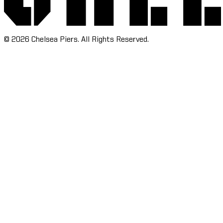
©
2026
Chelsea Piers. All Rights Reserved.​​​​‌ ‍ ​‍​‍‌‍ ‌ ​‍‌‍‍‌‌‍‌ ‌‍‍‌‌‍ ‍​‍​‍​ ‍‍​‍​‍‌ ​ ‌‍​‌‌‍ ‍‌‍‍‌‌ ‌​‌ ‍‌​‍ ‍‌‍‍‌‌‍ ​‍​‍​‍ ​​‍​‍‌‍‍​‌ ​‍‌‍‌‌‌‍‌‍​‍​‍​ ‍‍​‍​‍‌‍‍​‌ ‌​‌ ‌​‌ ​​‌ ​ ​ ‍‍​‍ ​‍ ‌‍​ ‌‍‍​‌‍‌‌‌‍ ​‌ ​ ‌‍‌‌‌‍​‌‌ ​​‌‍‍‌‌‍‌‌‌ ​‍‌ ​ ​‍ ‍‌ ​ ‌‍​‌‌‍ ‍‌‍‍‌‌ ‌​‌ ‍‌​‍ ‍‌ ​ ‌ ‌​‌ ‌‌‌‍‌​‌‍‍‌‌‍ ​‍ ‌‍‍‌‌‍ ‍‌ ‌​‌‍‌‌‌‍ ‍‌ ‌​​‍ ‌‍‌‌‌‍‌​‌‍‍‌‌ ‌​​‍ ‌‍ ‌‌‍ ‌‍‌​‌‍‌‌​ ‌‌ ​​‌ ​‍‌‍‌‌‌ ​ ‌‍‌‌‌‍ ‍‌ ‌​‌‍​‌‌ ‌​‌‍‍‌‌‍ ‌‍ ‍​ ‍ ‌‍‍‌‌‍‌​​ ‌‌‍‌‍‌‍ ‌‍ ‌ ‌​‌‍‌‌‌ ​‍​ ‍ ‌ ‌​‌ ‍‌‌ ​​‌‍‌‌​ ‌‌‍‌‍‌‍ ‌‍ ‌ ‌​‌‍‌‌‌ ​‍​ ‍ ‌ ​​‌‍​‌‌ ‌​‌‍‍​​ ‌‌ ​ ‌ ‌‌‌‍​‍‌ ‌​‌‍‍‌‌ ‌​‌‍ ​‌‍‌‌​ ‌‍​‍‌‍​‌‌ ​ ‌‍‌‌‌‌‌‌‌ ​‍‌‍ ​​ ‌‌‍‍​‌ ‌​‌ ‌​‌ ​​‌ ​ ​‍‌‌​ ​ ‌​​‌​‍‌‌​ ​‍‌​‌‍​‍‌‌​ ​‍‌​‌‍‌‍​ ‌‍‍​‌‍‌‌‌‍ ​‌ ​ ‌‍‌‌‌‍​‌‌ ​​‌‍‍‌‌‍‌‌‌ ​‍‌ ​ ​‍ ‍‌ ​ ‌‍​‌‌‍ ‍‌‍‍‌‌ ‌​‌ ‍‌​‍ ‍‌ ​ ‌ ‌​‌ ‌‌‌‍‌​‌‍‍‌‌‍ ​‍‌‍‌‍‍‌‌‍‌​​ ‌‌‍‌‍‌‍ ‌‍ ‌ ‌​‌‍‌‌‌ ​‍​‍‌‍‌ ‌​‌ ‍‌‌ ​​‌‍‌‌​ ‌‌‍‌‍‌‍ ‌‍ ‌ ‌​‌‍‌‌‌ ​‍​‍‌‍‌ ​​‌‍​‌‌ ‌​‌‍‍​​ ‌‌ ​ ‌ ‌‌‌‍​‍‌ ‌​‌‍‍‌‌ ‌​‌‍ ​‌‍‌‌​‍‌‍‌ ​​‌‍‌‌‌ ​‍‌ ​ ‌ ​​‌‍‌‌‌‍​ ‌ ‌​‌‍‍‌‌ ‌‍‌‍‌‌​ ‌‌ ​​‌ ‌‌‌‍​‍‌‍ ​‌‍‍‌‌ ​ ‌‍‍​‌‍‌‌‌‍‌​​‍​‍‌ ‌