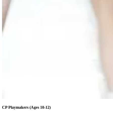
CP Playmakers (Ages 10-12)​​​​‌ ‍ ​‍​‍‌‍ ‌ ​‍‌‍‍‌‌‍‌ ‌‍‍‌‌‍ ‍​‍​‍​ ‍‍​‍​‍‌ ​ ‌‍​‌‌‍ ‍‌‍‍‌‌ ‌​‌ ‍‌​‍ ‍‌‍‍‌‌‍ ​‍​‍​‍ ​​‍​‍‌‍‍​‌ ​‍‌‍‌‌‌‍‌‍​‍​‍​ ‍‍​‍​‍‌‍‍​‌ ‌​‌ ‌​‌ ​​‌ ​ ​ ‍‍​‍ ​‍ ‌‍​ ‌‍‍​‌‍‌‌‌‍ ​‌ ​ ‌‍‌‌‌‍​‌‌ ​​‌‍‍‌‌‍‌‌‌ ​‍‌ ​ ​‍ ‍‌ ​ ‌‍​‌‌‍ ‍‌‍‍‌‌ ‌​‌ ‍‌​‍ ‍‌ ​ ‌ ‌​‌ ‌‌‌‍‌​‌‍‍‌‌‍ ​‍ ‌‍‍‌‌‍ ‍‌ ‌​‌‍‌‌‌‍ ‍‌ ‌​​‍ ‌‍‌‌‌‍‌​‌‍‍‌‌ ‌​​‍ ‌‍ ‌‌‍ ‌‍‌​‌‍‌‌​ ‌‌ ​​‌ ​‍‌‍‌‌‌ ​ ‌‍‌‌‌‍ ‍‌ ‌​‌‍​‌‌ ‌​‌‍‍‌‌‍ ‌‍ ‍​ ‍ ‌‍‍‌‌‍‌​​ ‌​ ‌ ​ ‌‍​ ‍​‌‍​‍​ ‍‌​ ​​‌‍​‍​ ‌​​‍ ‌​ ​‍​ ​‍​ ‍‌​ ‍‌​‍ ‌​ ‌​‌‍​‍​ ​‌​ ​‍​‍ ‌​ ‍‌​ ‌‍‌‍​‌​ ​‌​‍ ‌​ ​​​ ‍‌‌‍​ ​ ‌ ​ ‍​‌‍‌​‌‍​‌‌‍‌‍​ ‍​​ ​​‌‍‌‌‌‍​‍​ ‍ ‌ ‌​‌ ‍‌‌ ​​‌‍‌‌​ ‌‌ ‌‍‌‍‌‌‌‍ ‍‌ ‌‌‌‍‌‌‌‌​ ‌‍ ​‌ ‌‌‌‍‌ ‌‌​​‌‍​‌‌‍‌ ‌‍‌‌​ ‍ ‌ ​​‌‍​‌‌ ‌​‌‍‍​​ ‌‌ ​​‌‍​‌‌‍‌ ‌‍‌‌‌​​‍‌ ‌‌‌‍‍‌‌‍ ​‌‍‌​‌‍‌‌‌ ​‍​‍‌‌​ ‌‌‌​​‍‌‌ ‌‍‍ ‌‍‌‌‌ ‍‌​‍‌‌​ ​ ‌​‌​​‍‌‌​ ​ ‌​‌​​‍‌‌​ ​‍​ ​‍​ ​‍‌‍​ ‌‍‌‍‌‍‌‍‌‍​ ‌‍​‍‌‍​‍​ ‌​​ ‍‌‌‍​‍‌‍‌‍​ ​‌​‍‌‌​ ​‍​ ​‍​‍‌‌​ ‌‌‌​‌​​‍ ‍‌ ‌​‌‍​‌‌‍​‍‌ ​ ​‍‌‌​ ‌‌‌​​‍‌‌ ‌‍‍ ‌‍‌‌‌ ‍‌​‍‌‌​ ​ ‌​‌​​‍‌‌​ ​ ‌​‌​​‍‌‌​ ​‍​ ​‍​ ‍‌​ ‍‌​ ‌​​ ​‌‌‍​ ​ ​ ​ ‍​​ ‌‍‌‍‌‍​ ‌‌‌‍‌​‌‍‌‌​‍‌‌​ ​‍​ ​‍​‍‌‌​ ‌‌‌​‌​​‍ ‍‌‍​ ‌‍ ‌‍ ‍‌ ‌​‌‍‌‌‌‍ ‍‌ ‌​​‍‌‌​ ‌‌‌​​‍‌‌ ‌‍‍ ‌‍‌‌‌ ‍‌​‍‌‌​ ​ ‌​‌​​‍‌‌​ ​ ‌​‌​​‍‌‌​ ​‍​ ​‍​ ​ ​ ‌ ​ ‌ ‌‍​‍‌‍‌​‌‍​ ‌‍‌​​ ‌‍‌‍‌‍​ ​ ​ ‌ ​ ​​​ ‌‌​ ‌‍‌‍​ ​ ​​​ ‌‌‌‍​ ‌‍‌​‌‍​ ​ ‌‍‌‍​ ‌‍​ ‌‍​‌​ ​ ‌‍‌‌‌‍‌‍​ ‍‌‌‍‌​​ ‌​​ ‍​​ ​​​‍‌‌​ ​‍​ ​‍​‍‌‌​ ‌‌‌​‌​​‍ ‍‌ ‌​‌‍‍‌‌ ‌​‌‍ ​‌‍‌‌​ ‌‍​‍‌‍​‌‌ ​ ‌‍‌‌‌‌‌‌‌ ​‍‌‍ ​​ ‌‌‍‍​‌ ‌​‌ ‌​‌ ​​‌ ​ ​‍‌‌​ ​ ‌​​‌​‍‌‌​ ​‍‌​‌‍​‍‌‌​ ​‍‌​‌‍‌‍​ ‌‍‍​‌‍‌‌‌‍ ​‌ ​ ‌‍‌‌‌‍​‌‌ ​​‌‍‍‌‌‍‌‌‌ ​‍‌ ​ ​‍ ‍‌ ​ ‌‍​‌‌‍ ‍‌‍‍‌‌ ‌​‌ ‍‌​‍ ‍‌ ​ ‌ ‌​‌ ‌‌‌‍‌​‌‍‍‌‌‍ ​‍‌‍‌‍‍‌‌‍‌​​ ‌​ ‌ ​ ‌‍​ ‍​‌‍​‍​ ‍‌​ ​​‌‍​‍​ ‌​​‍ ‌​ ​‍​ ​‍​ ‍‌​ ‍‌​‍ ‌​ ‌​‌‍​‍​ ​‌​ ​‍​‍ ‌​ ‍‌​ ‌‍‌‍​‌​ ​‌​‍ ‌​ ​​​ ‍‌‌‍​ ​ ‌ ​ ‍​‌‍‌​‌‍​‌‌‍‌‍​ ‍​​ ​​‌‍‌‌‌‍​‍​‍‌‍‌ ‌​‌ ‍‌‌ ​​‌‍‌‌​ ‌‌ ‌‍‌‍‌‌‌‍ ‍‌ ‌‌‌‍‌‌‌‌​ ‌‍ ​‌ ‌‌‌‍‌ ‌‌​​‌‍​‌‌‍‌ ‌‍‌‌​‍‌‍‌ ​​‌‍​‌‌ ‌​‌‍‍​​ ‌‌ ​​‌‍​‌‌‍‌ ‌‍‌‌‌​​‍‌ ‌‌‌‍‍‌‌‍ ​‌‍‌​‌‍‌‌‌ ​‍​‍‌‌​ ‌‌‌​​‍‌‌ ‌‍‍ ‌‍‌‌‌ ‍‌​‍‌‌​ ​ ‌​‌​​‍‌‌​ ​ ‌​‌​​‍‌‌​ ​‍​ ​‍​ ​‍‌‍​ ‌‍‌‍‌‍‌‍‌‍​ ‌‍​‍‌‍​‍​ ‌​​ ‍‌‌‍​‍‌‍‌‍​ ​‌​‍‌‌​ ​‍​ ​‍​‍‌‌​ ‌‌‌​‌​​‍ ‍‌ ‌​‌‍​‌‌‍​‍‌ ​ ​‍‌‌​ ‌‌‌​​‍‌‌ ‌‍‍ ‌‍‌‌‌ ‍‌​‍‌‌​ ​ ‌​‌​​‍‌‌​ ​ ‌​‌​​‍‌‌​ ​‍​ ​‍​ ‍‌​ ‍‌​ ‌​​ ​‌‌‍​ ​ ​ ​ ‍​​ ‌‍‌‍‌‍​ ‌‌‌‍‌​‌‍‌‌​‍‌‌​ ​‍​ ​‍​‍‌‌​ ‌‌‌​‌​​‍ ‍‌‍​ ‌‍ ‌‍ ‍‌ ‌​‌‍‌‌‌‍ ‍‌ ‌​​‍‌‌​ ‌‌‌​​‍‌‌ ‌‍‍ ‌‍‌‌‌ ‍‌​‍‌‌​ ​ ‌​‌​​‍‌‌​ ​ ‌​‌​​‍‌‌​ ​‍​ ​‍​ ​ ​ ‌ ​ ‌ ‌‍​‍‌‍‌​‌‍​ ‌‍‌​​ ‌‍‌‍‌‍​ ​ ​ ‌ ​ ​​​ ‌‌​ ‌‍‌‍​ ​ ​​​ ‌‌‌‍​ ‌‍‌​‌‍​ ​ ‌‍‌‍​ ‌‍​ ‌‍​‌​ ​ ‌‍‌‌‌‍‌‍​ ‍‌‌‍‌​​ ‌​​ ‍​​ ​​​‍‌‌​ ​‍​ ​‍​‍‌‌​ ‌‌‌​‌​​‍ ‍‌ ‌​‌‍‍‌‌ ‌​‌‍ ​‌‍‌‌​‍‌‍‌ ​​‌‍‌‌‌ ​‍‌ ​ ‌ ​​‌‍‌‌‌‍​ ‌ ‌​‌‍‍‌‌ ‌‍‌‍‌‌​ ‌‌ ​​‌ ‌‌‌‍​‍‌‍ ​‌‍‍‌‌ ​ ‌‍‍​‌‍‌‌‌‍‌​​‍​‍‌ ‌