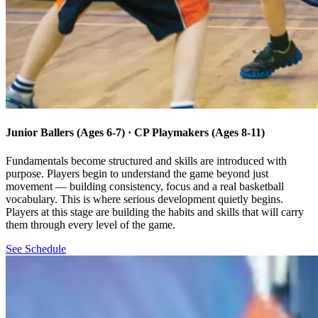
Junior Ballers (Ages 6-7) · CP Playmakers (Ages 8-11)​​​​‌ ‍ ​‍​‍‌‍ ‌ ​‍‌‍‍‌‌‍‌ ‌‍‍‌‌‍ ‍​‍​‍​ ‍‍​‍​‍‌ ​ ‌‍​‌‌‍ ‍‌‍‍‌‌ ‌​‌ ‍‌​‍ ‍‌‍‍‌‌‍ ​‍​‍​‍ ​​‍​‍‌‍‍​‌ ​‍‌‍‌‌‌‍‌‍​‍​‍​ ‍‍​‍​‍‌‍‍​‌ ‌​‌ ‌​‌ ​​‌ ​ ​ ‍‍​‍ ​‍ ‌‍​ ‌‍‍​‌‍‌‌‌‍ ​‌ ​ ‌‍‌‌‌‍​‌‌ ​​‌‍‍‌‌‍‌‌‌ ​‍‌ ​ ​‍ ‍‌ ​ ‌‍​‌‌‍ ‍‌‍‍‌‌ ‌​‌ ‍‌​‍ ‍‌ ​ ‌ ‌​‌ ‌‌‌‍‌​‌‍‍‌‌‍ ​‍ ‌‍‍‌‌‍ ‍‌ ‌​‌‍‌‌‌‍ ‍‌ ‌​​‍ ‌‍‌‌‌‍‌​‌‍‍‌‌ ‌​​‍ ‌‍ ‌‌‍ ‌‍‌​‌‍‌‌​ ‌‌ ​​‌ ​‍‌‍‌‌‌ ​ ‌‍‌‌‌‍ ‍‌ ‌​‌‍​‌‌ ‌​‌‍‍‌‌‍ ‌‍ ‍​ ‍ ‌‍‍‌‌‍‌​​ ‌​ ‌ ​ ‌‍​ ‍​‌‍​‍​ ‍‌​ ​​‌‍​‍​ ‌​​‍ ‌​ ​‍​ ​‍​ ‍‌​ ‍‌​‍ ‌​ ‌​‌‍​‍​ ​‌​ ​‍​‍ ‌​ ‍‌​ ‌‍‌‍​‌​ ​‌​‍ ‌​ ​​​ ‍‌‌‍​ ​ ‌ ​ ‍​‌‍‌​‌‍​‌‌‍‌‍​ ‍​​ ​​‌‍‌‌‌‍​‍​ ‍ ‌ ‌​‌ ‍‌‌ ​​‌‍‌‌​ ‌‌ ‌‍‌‍‌‌‌‍ ‍‌ ‌‌‌‍‌‌‌‌​ ‌‍ ​‌ ‌‌‌‍‌ ‌‌​​‌‍​‌‌‍‌ ‌‍‌‌​ ‍ ‌ ​​‌‍​‌‌ ‌​‌‍‍​​ ‌‌ ​​‌‍​‌‌‍‌ ‌‍‌‌‌​​‍‌ ‌‌‌‍‍‌‌‍ ​‌‍‌​‌‍‌‌‌ ​‍​‍‌‌​ ‌‌‌​​‍‌‌ ‌‍‍ ‌‍‌‌‌ ‍‌​‍‌‌​ ​ ‌​‌​​‍‌‌​ ​ ‌​‌​​‍‌‌​ ​‍​ ​‍​ ​‍‌‍​ ‌‍‌‍‌‍‌‍‌‍​ ‌‍​‍‌‍​‍​ ‌​​ ‍‌‌‍​‍‌‍‌‍​ ​‌​‍‌‌​ ​‍​ ​‍​‍‌‌​ ‌‌‌​‌​​‍ ‍‌ ‌​‌‍​‌‌‍​‍‌ ​ ​‍‌‌​ ‌‌‌​​‍‌‌ ‌‍‍ ‌‍‌‌‌ ‍‌​‍‌‌​ ​ ‌​‌​​‍‌‌​ ​ ‌​‌​​‍‌‌​ ​‍​ ​‍​ ‍‌​ ‍‌​ ‌​​ ​‌‌‍​ ​ ​ ​ ‍​​ ‌‍‌‍‌‍​ ‌‌‌‍‌​‌‍‌‌​‍‌‌​ ​‍​ ​‍​‍‌‌​ ‌‌‌​‌​​‍ ‍‌‍​ ‌‍ ‌‍ ‍‌ ‌​‌‍‌‌‌‍ ‍‌ ‌​​‍‌‌​ ‌‌‌​​‍‌‌ ‌‍‍ ‌‍‌‌‌ ‍‌​‍‌‌​ ​ ‌​‌​​‍‌‌​ ​ ‌​‌​​‍‌‌​ ​‍​ ​‍‌‍​‍‌‍‌‍​ ​ ‌‍‌‌​ ‍​​ ​‍‌‍​ ​ ​​​ ​‌​ ​‍​ ​‌‌‍​ ​ ‍‌​ ‌​​ ‌ ​ ​​​ ​‌​ ​‍‌‍‌‍‌‍‌‌​ ‍​​ ‍​​ ‌​‌‍​‌‌‍​‌​ ‍‌​ ​ ​ ​‌‌‍‌​​ ‌​​ ​‌​ ‌‌​‍‌‌​ ​‍​ ​‍​‍‌‌​ ‌‌‌​‌​​‍ ‍‌ ‌​‌‍‍‌‌ ‌​‌‍ ​‌‍‌‌​ ‌‍​‍‌‍​‌‌ ​ ‌‍‌‌‌‌‌‌‌ ​‍‌‍ ​​ ‌‌‍‍​‌ ‌​‌ ‌​‌ ​​‌ ​ ​‍‌‌​ ​ ‌​​‌​‍‌‌​ ​‍‌​‌‍​‍‌‌​ ​‍‌​‌‍‌‍​ ‌‍‍​‌‍‌‌‌‍ ​‌ ​ ‌‍‌‌‌‍​‌‌ ​​‌‍‍‌‌‍‌‌‌ ​‍‌ ​ ​‍ ‍‌ ​ ‌‍​‌‌‍ ‍‌‍‍‌‌ ‌​‌ ‍‌​‍ ‍‌ ​ ‌ ‌​‌ ‌‌‌‍‌​‌‍‍‌‌‍ ​‍‌‍‌‍‍‌‌‍‌​​ ‌​ ‌ ​ ‌‍​ ‍​‌‍​‍​ ‍‌​ ​​‌‍​‍​ ‌​​‍ ‌​ ​‍​ ​‍​ ‍‌​ ‍‌​‍ ‌​ ‌​‌‍​‍​ ​‌​ ​‍​‍ ‌​ ‍‌​ ‌‍‌‍​‌​ ​‌​‍ ‌​ ​​​ ‍‌‌‍​ ​ ‌ ​ ‍​‌‍‌​‌‍​‌‌‍‌‍​ ‍​​ ​​‌‍‌‌‌‍​‍​‍‌‍‌ ‌​‌ ‍‌‌ ​​‌‍‌‌​ ‌‌ ‌‍‌‍‌‌‌‍ ‍‌ ‌‌‌‍‌‌‌‌​ ‌‍ ​‌ ‌‌‌‍‌ ‌‌​​‌‍​‌‌‍‌ ‌‍‌‌​‍‌‍‌ ​​‌‍​‌‌ ‌​‌‍‍​​ ‌‌ ​​‌‍​‌‌‍‌ ‌‍‌‌‌​​‍‌ ‌‌‌‍‍‌‌‍ ​‌‍‌​‌‍‌‌‌ ​‍​‍‌‌​ ‌‌‌​​‍‌‌ ‌‍‍ ‌‍‌‌‌ ‍‌​‍‌‌​ ​ ‌​‌​​‍‌‌​ ​ ‌​‌​​‍‌‌​ ​‍​ ​‍​ ​‍‌‍​ ‌‍‌‍‌‍‌‍‌‍​ ‌‍​‍‌‍​‍​ ‌​​ ‍‌‌‍​‍‌‍‌‍​ ​‌​‍‌‌​ ​‍​ ​‍​‍‌‌​ ‌‌‌​‌​​‍ ‍‌ ‌​‌‍​‌‌‍​‍‌ ​ ​‍‌‌​ ‌‌‌​​‍‌‌ ‌‍‍ ‌‍‌‌‌ ‍‌​‍‌‌​ ​ ‌​‌​​‍‌‌​ ​ ‌​‌​​‍‌‌​ ​‍​ ​‍​ ‍‌​ ‍‌​ ‌​​ ​‌‌‍​ ​ ​ ​ ‍​​ ‌‍‌‍‌‍​ ‌‌‌‍‌​‌‍‌‌​‍‌‌​ ​‍​ ​‍​‍‌‌​ ‌‌‌​‌​​‍ ‍‌‍​ ‌‍ ‌‍ ‍‌ ‌​‌‍‌‌‌‍ ‍‌ ‌​​‍‌‌​ ‌‌‌​​‍‌‌ ‌‍‍ ‌‍‌‌‌ ‍‌​‍‌‌​ ​ ‌​‌​​‍‌‌​ ​ ‌​‌​​‍‌‌​ ​‍​ ​‍‌‍​‍‌‍‌‍​ ​ ‌‍‌‌​ ‍​​ ​‍‌‍​ ​ ​​​ ​‌​ ​‍​ ​‌‌‍​ ​ ‍‌​ ‌​​ ‌ ​ ​​​ ​‌​ ​‍‌‍‌‍‌‍‌‌​ ‍​​ ‍​​ ‌​‌‍​‌‌‍​‌​ ‍‌​ ​ ​ ​‌‌‍‌​​ ‌​​ ​‌​ ‌‌​‍‌‌​ ​‍​ ​‍​‍‌‌​ ‌‌‌​‌​​‍ ‍‌ ‌​‌‍‍‌‌ ‌​‌‍ ​‌‍‌‌​‍‌‍‌ ​​‌‍‌‌‌ ​‍‌ ​ ‌ ​​‌‍‌‌‌‍​ ‌ ‌​‌‍‍‌‌ ‌‍‌‍‌‌​ ‌‌ ​​‌ ‌‌‌‍​‍‌‍ ​‌‍‍‌‌ ​ ‌‍‍​‌‍‌‌‌‍‌​​‍​‍‌ ‌
Fundamentals become structured and skills are introduced with
purpose. Players begin to understand the game beyond just
movement — building consistency, focus and a real basketball
vocabulary. This is where serious development quietly begins.
Players at this stage are building the habits and skills that will carry
them through every level of the game.​​​​‌ ‍ ​‍​‍‌‍ ‌ ​‍‌‍‍‌‌‍‌ ‌‍‍‌‌‍ ‍​‍​‍​ ‍‍​‍​‍‌ ​ ‌‍​‌‌‍ ‍‌‍‍‌‌ ‌​‌ ‍‌​‍ ‍‌‍‍‌‌‍ ​‍​‍​‍ ​​‍​‍‌‍‍​‌ ​‍‌‍‌‌‌‍‌‍​‍​‍​ ‍‍​‍​‍‌‍‍​‌ ‌​‌ ‌​‌ ​​‌ ​ ​ ‍‍​‍ ​‍ ‌‍​ ‌‍‍​‌‍‌‌‌‍ ​‌ ​ ‌‍‌‌‌‍​‌‌ ​​‌‍‍‌‌‍‌‌‌ ​‍‌ ​ ​‍ ‍‌ ​ ‌‍​‌‌‍ ‍‌‍‍‌‌ ‌​‌ ‍‌​‍ ‍‌ ​ ‌ ‌​‌ ‌‌‌‍‌​‌‍‍‌‌‍ ​‍ ‌‍‍‌‌‍ ‍‌ ‌​‌‍‌‌‌‍ ‍‌ ‌​​‍ ‌‍‌‌‌‍‌​‌‍‍‌‌ ‌​​‍ ‌‍ ‌‌‍ ‌‍‌​‌‍‌‌​ ‌‌ ​​‌ ​‍‌‍‌‌‌ ​ ‌‍‌‌‌‍ ‍‌ ‌​‌‍​‌‌ ‌​‌‍‍‌‌‍ ‌‍ ‍​ ‍ ‌‍‍‌‌‍‌​​ ‌​ ‌ ​ ‌‍​ ‍​‌‍​‍​ ‍‌​ ​​‌‍​‍​ ‌​​‍ ‌​ ​‍​ ​‍​ ‍‌​ ‍‌​‍ ‌​ ‌​‌‍​‍​ ​‌​ ​‍​‍ ‌​ ‍‌​ ‌‍‌‍​‌​ ​‌​‍ ‌​ ​​​ ‍‌‌‍​ ​ ‌ ​ ‍​‌‍‌​‌‍​‌‌‍‌‍​ ‍​​ ​​‌‍‌‌‌‍​‍​ ‍ ‌ ‌​‌ ‍‌‌ ​​‌‍‌‌​ ‌‌ ‌‍‌‍‌‌‌‍ ‍‌ ‌‌‌‍‌‌‌‌​ ‌‍ ​‌ ‌‌‌‍‌ ‌‌​​‌‍​‌‌‍‌ ‌‍‌‌​ ‍ ‌ ​​‌‍​‌‌ ‌​‌‍‍​​ ‌‌ ​​‌‍​‌‌‍‌ ‌‍‌‌‌​​‍‌ ‌‌‌‍‍‌‌‍ ​‌‍‌​‌‍‌‌‌ ​‍​‍‌‌​ ‌‌‌​​‍‌‌ ‌‍‍ ‌‍‌‌‌ ‍‌​‍‌‌​ ​ ‌​‌​​‍‌‌​ ​ ‌​‌​​‍‌‌​ ​‍​ ​‍​ ​‍‌‍​ ‌‍‌‍‌‍‌‍‌‍​ ‌‍​‍‌‍​‍​ ‌​​ ‍‌‌‍​‍‌‍‌‍​ ​‌​‍‌‌​ ​‍​ ​‍​‍‌‌​ ‌‌‌​‌​​‍ ‍‌ ‌​‌‍​‌‌‍​‍‌ ​ ​‍‌‌​ ‌‌‌​​‍‌‌ ‌‍‍ ‌‍‌‌‌ ‍‌​‍‌‌​ ​ ‌​‌​​‍‌‌​ ​ ‌​‌​​‍‌‌​ ​‍​ ​‍​ ‍‌​ ‍‌​ ‌​​ ​‌‌‍​ ​ ​ ​ ‍​​ ‌‍‌‍‌‍​ ‌‌‌‍‌​‌‍‌‌​‍‌‌​ ​‍​ ​‍​‍‌‌​ ‌‌‌​‌​​‍ ‍‌‍​ ‌‍ ‌‍ ‍‌ ‌​‌‍‌‌‌‍ ‍‌ ‌​​‍‌‌​ ‌‌‌​​‍‌‌ ‌‍‍ ‌‍‌‌‌ ‍‌​‍‌‌​ ​ ‌​‌​​‍‌‌​ ​ ‌​‌​​‍‌‌​ ​‍​ ​‍‌‍​‍‌‍‌‍​ ​ ‌‍‌‌​ ‍​​ ​‍‌‍​ ​ ​​​ ​‌​ ​‍​ ​‌‌‍​ ​ ‍‌​ ‌​​ ‌ ​ ​​​ ​‌​ ​‍‌‍‌‍‌‍‌‌​ ‍​​ ‍​​ ‌​‌‍​‌‌‍​‌​ ‍‌​ ​ ​ ​‌‌‍‌​​ ‌​​ ​‌​ ‌‌​‍‌‌​ ​‍​ ​‍​‍‌‌​ ‌‌‌​‌​​‍ ‍‌ ​‍‌‍‍‌‌‍​ ‌‍‍​‌‌‌​‌‍‌‌‌ ‍​‌ ‌​​‍‌‌​ ‌‌‌​​‍‌‌ ‌‍‍ ‌‍‌‌‌ ‍‌​‍‌‌​ ​ ‌​‌​​‍‌‌​ ​ ‌​‌​​‍‌‌​ ​‍​ ​‍​ ​‍‌‍‌‍​ ‌ ‌‍‌‍‌‍​‌​ ‌ ​ ‍​​ ​‍​ ​‍‌‍‌‌​ ​‌​ ‍‌​‍‌‌​ ​‍​ ​‍​‍‌‌​ ‌‌‌​‌​​‍ ‍‌‍​ ‌‍‍​‌‍‍‌‌‍ ​‌‍‌​‌ ​‍‌‍‌‌‌‍ ‍​‍‌‌​ ‌‌‌​​‍‌‌ ‌‍‍ ‌‍‌‌‌ ‍‌​‍‌‌​ ​ ‌​‌​​‍‌‌​ ​ ‌​‌​​‍‌‌​ ​‍​ ​‍​ ‌​​ ‌‍‌‍‌‍​ ​ ‌‍‌‍​ ‍‌‌‍‌‌‌‍‌‌‌‍‌‌‌‍​‍‌‍‌​​ ‌‍​‍‌‌​ ​‍​ ​‍​‍‌‌​ ‌‌‌​‌​​‍ ‍‌ ‌​‌‍‌‌‌ ‍​‌ ‌​​ ‌‍​‍‌‍​‌‌ ​ ‌‍‌‌‌‌‌‌‌ ​‍‌‍ ​​ ‌‌‍‍​‌ ‌​‌ ‌​‌ ​​‌ ​ ​‍‌‌​ ​ ‌​​‌​‍‌‌​ ​‍‌​‌‍​‍‌‌​ ​‍‌​‌‍‌‍​ ‌‍‍​‌‍‌‌‌‍ ​‌ ​ ‌‍‌‌‌‍​‌‌ ​​‌‍‍‌‌‍‌‌‌ ​‍‌ ​ ​‍ ‍‌ ​ ‌‍​‌‌‍ ‍‌‍‍‌‌ ‌​‌ ‍‌​‍ ‍‌ ​ ‌ ‌​‌ ‌‌‌‍‌​‌‍‍‌‌‍ ​‍‌‍‌‍‍‌‌‍‌​​ ‌​ ‌ ​ ‌‍​ ‍​‌‍​‍​ ‍‌​ ​​‌‍​‍​ ‌​​‍ ‌​ ​‍​ ​‍​ ‍‌​ ‍‌​‍ ‌​ ‌​‌‍​‍​ ​‌​ ​‍​‍ ‌​ ‍‌​ ‌‍‌‍​‌​ ​‌​‍ ‌​ ​​​ ‍‌‌‍​ ​ ‌ ​ ‍​‌‍‌​‌‍​‌‌‍‌‍​ ‍​​ ​​‌‍‌‌‌‍​‍​‍‌‍‌ ‌​‌ ‍‌‌ ​​‌‍‌‌​ ‌‌ ‌‍‌‍‌‌‌‍ ‍‌ ‌‌‌‍‌‌‌‌​ ‌‍ ​‌ ‌‌‌‍‌ ‌‌​​‌‍​‌‌‍‌ ‌‍‌‌​‍‌‍‌ ​​‌‍​‌‌ ‌​‌‍‍​​ ‌‌ ​​‌‍​‌‌‍‌ ‌‍‌‌‌​​‍‌ ‌‌‌‍‍‌‌‍ ​‌‍‌​‌‍‌‌‌ ​‍​‍‌‌​ ‌‌‌​​‍‌‌ ‌‍‍ ‌‍‌‌‌ ‍‌​‍‌‌​ ​ ‌​‌​​‍‌‌​ ​ ‌​‌​​‍‌‌​ ​‍​ ​‍​ ​‍‌‍​ ‌‍‌‍‌‍‌‍‌‍​ ‌‍​‍‌‍​‍​ ‌​​ ‍‌‌‍​‍‌‍‌‍​ ​‌​‍‌‌​ ​‍​ ​‍​‍‌‌​ ‌‌‌​‌​​‍ ‍‌ ‌​‌‍​‌‌‍​‍‌ ​ ​‍‌‌​ ‌‌‌​​‍‌‌ ‌‍‍ ‌‍‌‌‌ ‍‌​‍‌‌​ ​ ‌​‌​​‍‌‌​ ​ ‌​‌​​‍‌‌​ ​‍​ ​‍​ ‍‌​ ‍‌​ ‌​​ ​‌‌‍​ ​ ​ ​ ‍​​ ‌‍‌‍‌‍​ ‌‌‌‍‌​‌‍‌‌​‍‌‌​ ​‍​ ​‍​‍‌‌​ ‌‌‌​‌​​‍ ‍‌‍​ ‌‍ ‌‍ ‍‌ ‌​‌‍‌‌‌‍ ‍‌ ‌​​‍‌‌​ ‌‌‌​​‍‌‌ ‌‍‍ ‌‍‌‌‌ ‍‌​‍‌‌​ ​ ‌​‌​​‍‌‌​ ​ ‌​‌​​‍‌‌​ ​‍​ ​‍‌‍​‍‌‍‌‍​ ​ ‌‍‌‌​ ‍​​ ​‍‌‍​ ​ ​​​ ​‌​ ​‍​ ​‌‌‍​ ​ ‍‌​ ‌​​ ‌ ​ ​​​ ​‌​ ​‍‌‍‌‍‌‍‌‌​ ‍​​ ‍​​ ‌​‌‍​‌‌‍​‌​ ‍‌​ ​ ​ ​‌‌‍‌​​ ‌​​ ​‌​ ‌‌​‍‌‌​ ​‍​ ​‍​‍‌‌​ ‌‌‌​‌​​‍ ‍‌ ​‍‌‍‍‌‌‍​ ‌‍‍​‌‌‌​‌‍‌‌‌ ‍​‌ ‌​​‍‌‌​ ‌‌‌​​‍‌‌ ‌‍‍ ‌‍‌‌‌ ‍‌​‍‌‌​ ​ ‌​‌​​‍‌‌​ ​ ‌​‌​​‍‌‌​ ​‍​ ​‍​ ​‍‌‍‌‍​ ‌ ‌‍‌‍‌‍​‌​ ‌ ​ ‍​​ ​‍​ ​‍‌‍‌‌​ ​‌​ ‍‌​‍‌‌​ ​‍​ ​‍​‍‌‌​ ‌‌‌​‌​​‍ ‍‌‍​ ‌‍‍​‌‍‍‌‌‍ ​‌‍‌​‌ ​‍‌‍‌‌‌‍ ‍​‍‌‌​ ‌‌‌​​‍‌‌ ‌‍‍ ‌‍‌‌‌ ‍‌​‍‌‌​ ​ ‌​‌​​‍‌‌​ ​ ‌​‌​​‍‌‌​ ​‍​ ​‍​ ‌​​ ‌‍‌‍‌‍​ ​ ‌‍‌‍​ ‍‌‌‍‌‌‌‍‌‌‌‍‌‌‌‍​‍‌‍‌​​ ‌‍​‍‌‌​ ​‍​ ​‍​‍‌‌​ ‌‌‌​‌​​‍ ‍‌ ‌​‌‍‌‌‌ ‍​‌ ‌​​‍‌‍‌ ​​‌‍‌‌‌ ​‍‌ ​ ‌ ​​‌‍‌‌‌‍​ ‌ ‌​‌‍‍‌‌ ‌‍‌‍‌‌​ ‌‌ ​​‌ ‌‌‌‍​‍‌‍ ​‌‍‍‌‌ ​ ‌‍‍​‌‍‌‌‌‍‌​​‍​‍‌ ‌
See Schedule​​​​‌ ‍ ​‍​‍‌‍ ‌ ​‍‌‍‍‌‌‍‌ ‌‍‍‌‌‍ ‍​‍​‍​ ‍‍​‍​‍‌ ​ ‌‍​‌‌‍ ‍‌‍‍‌‌ ‌​‌ ‍‌​‍ ‍‌‍‍‌‌‍ ​‍​‍​‍ ​​‍​‍‌‍‍​‌ ​‍‌‍‌‌‌‍‌‍​‍​‍​ ‍‍​‍​‍‌‍‍​‌ ‌​‌ ‌​‌ ​​‌ ​ ​ ‍‍​‍ ​‍ ‌‍​ ‌‍‍​‌‍‌‌‌‍ ​‌ ​ ‌‍‌‌‌‍​‌‌ ​​‌‍‍‌‌‍‌‌‌ ​‍‌ ​ ​‍ ‍‌ ​ ‌‍​‌‌‍ ‍‌‍‍‌‌ ‌​‌ ‍‌​‍ ‍‌ ​ ‌ ‌​‌ ‌‌‌‍‌​‌‍‍‌‌‍ ​‍ ‌‍‍‌‌‍ ‍‌ ‌​‌‍‌‌‌‍ ‍‌ ‌​​‍ ‌‍‌‌‌‍‌​‌‍‍‌‌ ‌​​‍ ‌‍ ‌‌‍ ‌‍‌​‌‍‌‌​ ‌‌ ​​‌ ​‍‌‍‌‌‌ ​ ‌‍‌‌‌‍ ‍‌ ‌​‌‍​‌‌ ‌​‌‍‍‌‌‍ ‌‍ ‍​ ‍ ‌‍‍‌‌‍‌​​ ‌​ ‌ ​ ‌‍​ ‍​‌‍​‍​ ‍‌​ ​​‌‍​‍​ ‌​​‍ ‌​ ​‍​ ​‍​ ‍‌​ ‍‌​‍ ‌​ ‌​‌‍​‍​ ​‌​ ​‍​‍ ‌​ ‍‌​ ‌‍‌‍​‌​ ​‌​‍ ‌​ ​​​ ‍‌‌‍​ ​ ‌ ​ ‍​‌‍‌​‌‍​‌‌‍‌‍​ ‍​​ ​​‌‍‌‌‌‍​‍​ ‍ ‌ ‌​‌ ‍‌‌ ​​‌‍‌‌​ ‌‌ ‌‍‌‍‌‌‌‍ ‍‌ ‌‌‌‍‌‌‌‌​ ‌‍ ​‌ ‌‌‌‍‌ ‌‌​​‌‍​‌‌‍‌ ‌‍‌‌​ ‍ ‌ ​​‌‍​‌‌ ‌​‌‍‍​​ ‌‌ ​​‌‍​‌‌‍‌ ‌‍‌‌‌​​‍‌ ‌‌‌‍‍‌‌‍ ​‌‍‌​‌‍‌‌‌ ​‍​‍‌‌​ ‌‌‌​​‍‌‌ ‌‍‍ ‌‍‌‌‌ ‍‌​‍‌‌​ ​ ‌​‌​​‍‌‌​ ​ ‌​‌​​‍‌‌​ ​‍​ ​‍​ ​‍‌‍​ ‌‍‌‍‌‍‌‍‌‍​ ‌‍​‍‌‍​‍​ ‌​​ ‍‌‌‍​‍‌‍‌‍​ ​‌​‍‌‌​ ​‍​ ​‍​‍‌‌​ ‌‌‌​‌​​‍ ‍‌ ‌​‌‍​‌‌‍​‍‌ ​ ​‍‌‌​ ‌‌‌​​‍‌‌ ‌‍‍ ‌‍‌‌‌ ‍‌​‍‌‌​ ​ ‌​‌​​‍‌‌​ ​ ‌​‌​​‍‌‌​ ​‍​ ​‍​ ‍‌​ ‍‌​ ‌​​ ​‌‌‍​ ​ ​ ​ ‍​​ ‌‍‌‍‌‍​ ‌‌‌‍‌​‌‍‌‌​‍‌‌​ ​‍​ ​‍​‍‌‌​ ‌‌‌​‌​​‍ ‍‌‍​ ‌‍ ‌‍ ‍‌ ‌​‌‍‌‌‌‍ ‍‌ ‌​​‍‌‌​ ‌‌‌​​‍‌‌ ‌‍‍ ‌‍‌‌‌ ‍‌​‍‌‌​ ​ ‌​‌​​‍‌‌​ ​ ‌​‌​​‍‌‌​ ​‍​ ​‍‌‍​‍‌‍‌‍​ ​ ‌‍‌‌​ ‍​​ ​‍‌‍​ ​ ​​​ ​‌​ ​‍​ ​‌‌‍​ ​ ‍‌​ ‌​​ ‌ ​ ​​​ ​‌​ ​‍‌‍‌‍‌‍‌‌​ ‍​​ ‍​​ ‌​‌‍​‌‌‍​‌​ ‍‌​ ​ ​ ​‌‌‍‌​​ ‌​​ ​‌​ ‌‌​‍‌‌​ ​‍​ ​‍​‍‌‌​ ‌‌‌​‌​​‍ ‍‌‍​‍‌ ‌‌‌ ‌​‌ ‌​‌‍ ‌‍ ‍‌ ​ ​‍‌‌​ ‌‌‌​​‍‌‌ ‌‍‍ ‌‍‌‌‌ ‍‌​‍‌‌​ ​ ‌​‌​​‍‌‌​ ​ ‌​‌​​‍‌‌​ ​‍​ ​‍‌‍‌‍‌‍‌‌‌‍​‌​ ​‌‌‍‌​​ ‍​​ ‌ ​ ‌ ​ ‍​‌‍​ ​ ​‌​ ‍​​‍‌‌​ ​‍​ ​‍​‍‌‌​ ‌‌‌​‌​​‍ ‍‌ ‌​‌‍‌‌‌ ‍​‌ ‌​​ ‌‍​‍‌‍​‌‌ ​ ‌‍‌‌‌‌‌‌‌ ​‍‌‍ ​​ ‌‌‍‍​‌ ‌​‌ ‌​‌ ​​‌ ​ ​‍‌‌​ ​ ‌​​‌​‍‌‌​ ​‍‌​‌‍​‍‌‌​ ​‍‌​‌‍‌‍​ ‌‍‍​‌‍‌‌‌‍ ​‌ ​ ‌‍‌‌‌‍​‌‌ ​​‌‍‍‌‌‍‌‌‌ ​‍‌ ​ ​‍ ‍‌ ​ ‌‍​‌‌‍ ‍‌‍‍‌‌ ‌​‌ ‍‌​‍ ‍‌ ​ ‌ ‌​‌ ‌‌‌‍‌​‌‍‍‌‌‍ ​‍‌‍‌‍‍‌‌‍‌​​ ‌​ ‌ ​ ‌‍​ ‍​‌‍​‍​ ‍‌​ ​​‌‍​‍​ ‌​​‍ ‌​ ​‍​ ​‍​ ‍‌​ ‍‌​‍ ‌​ ‌​‌‍​‍​ ​‌​ ​‍​‍ ‌​ ‍‌​ ‌‍‌‍​‌​ ​‌​‍ ‌​ ​​​ ‍‌‌‍​ ​ ‌ ​ ‍​‌‍‌​‌‍​‌‌‍‌‍​ ‍​​ ​​‌‍‌‌‌‍​‍​‍‌‍‌ ‌​‌ ‍‌‌ ​​‌‍‌‌​ ‌‌ ‌‍‌‍‌‌‌‍ ‍‌ ‌‌‌‍‌‌‌‌​ ‌‍ ​‌ ‌‌‌‍‌ ‌‌​​‌‍​‌‌‍‌ ‌‍‌‌​‍‌‍‌ ​​‌‍​‌‌ ‌​‌‍‍​​ ‌‌ ​​‌‍​‌‌‍‌ ‌‍‌‌‌​​‍‌ ‌‌‌‍‍‌‌‍ ​‌‍‌​‌‍‌‌‌ ​‍​‍‌‌​ ‌‌‌​​‍‌‌ ‌‍‍ ‌‍‌‌‌ ‍‌​‍‌‌​ ​ ‌​‌​​‍‌‌​ ​ ‌​‌​​‍‌‌​ ​‍​ ​‍​ ​‍‌‍​ ‌‍‌‍‌‍‌‍‌‍​ ‌‍​‍‌‍​‍​ ‌​​ ‍‌‌‍​‍‌‍‌‍​ ​‌​‍‌‌​ ​‍​ ​‍​‍‌‌​ ‌‌‌​‌​​‍ ‍‌ ‌​‌‍​‌‌‍​‍‌ ​ ​‍‌‌​ ‌‌‌​​‍‌‌ ‌‍‍ ‌‍‌‌‌ ‍‌​‍‌‌​ ​ ‌​‌​​‍‌‌​ ​ ‌​‌​​‍‌‌​ ​‍​ ​‍​ ‍‌​ ‍‌​ ‌​​ ​‌‌‍​ ​ ​ ​ ‍​​ ‌‍‌‍‌‍​ ‌‌‌‍‌​‌‍‌‌​‍‌‌​ ​‍​ ​‍​‍‌‌​ ‌‌‌​‌​​‍ ‍‌‍​ ‌‍ ‌‍ ‍‌ ‌​‌‍‌‌‌‍ ‍‌ ‌​​‍‌‌​ ‌‌‌​​‍‌‌ ‌‍‍ ‌‍‌‌‌ ‍‌​‍‌‌​ ​ ‌​‌​​‍‌‌​ ​ ‌​‌​​‍‌‌​ ​‍​ ​‍‌‍​‍‌‍‌‍​ ​ ‌‍‌‌​ ‍​​ ​‍‌‍​ ​ ​​​ ​‌​ ​‍​ ​‌‌‍​ ​ ‍‌​ ‌​​ ‌ ​ ​​​ ​‌​ ​‍‌‍‌‍‌‍‌‌​ ‍​​ ‍​​ ‌​‌‍​‌‌‍​‌​ ‍‌​ ​ ​ ​‌‌‍‌​​ ‌​​ ​‌​ ‌‌​‍‌‌​ ​‍​ ​‍​‍‌‌​ ‌‌‌​‌​​‍ ‍‌‍​‍‌ ‌‌‌ ‌​‌ ‌​‌‍ ‌‍ ‍‌ ​ ​‍‌‌​ ‌‌‌​​‍‌‌ ‌‍‍ ‌‍‌‌‌ ‍‌​‍‌‌​ ​ ‌​‌​​‍‌‌​ ​ ‌​‌​​‍‌‌​ ​‍​ ​‍‌‍‌‍‌‍‌‌‌‍​‌​ ​‌‌‍‌​​ ‍​​ ‌ ​ ‌ ​ ‍​‌‍​ ​ ​‌​ ‍​​‍‌‌​ ​‍​ ​‍​‍‌‌​ ‌‌‌​‌​​‍ ‍‌ ‌​‌‍‌‌‌ ‍​‌ ‌​​‍‌‍‌ ​​‌‍‌‌‌ ​‍‌ ​ ‌ ​​‌‍‌‌‌‍​ ‌ ‌​‌‍‍‌‌ ‌‍‌‍‌‌​ ‌‌ ​​‌ ‌‌‌‍​‍‌‍ ​‌‍‍‌‌ ​ ‌‍‍​‌‍‌‌‌‍‌​​‍​‍‌ ‌