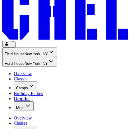
Field House​​​​‌ ‍ ​‍​‍‌‍ ‌ ​‍‌‍‍‌‌‍‌ ‌‍‍‌‌‍ ‍​‍​‍​ ‍‍​‍​‍‌ ​ ‌‍​‌‌‍ ‍‌‍‍‌‌ ‌​‌ ‍‌​‍ ‍‌‍‍‌‌‍ ​‍​‍​‍ ​​‍​‍‌‍‍​‌ ​‍‌‍‌‌‌‍‌‍​‍​‍​ ‍‍​‍​‍‌‍‍​‌ ‌​‌ ‌​‌ ​​‌ ​ ​ ‍‍​‍ ​‍ ‌‍​ ‌‍‍​‌‍‌‌‌‍ ​‌ ​ ‌‍‌‌‌‍​‌‌ ​​‌‍‍‌‌‍‌‌‌ ​‍‌ ​ ​‍ ‍‌ ​ ‌‍​‌‌‍ ‍‌‍‍‌‌ ‌​‌ ‍‌​‍ ‍‌ ​ ‌ ‌​‌ ‌‌‌‍‌​‌‍‍‌‌‍ ​‍ ‌‍‍‌‌‍ ‍‌ ‌​‌‍‌‌‌‍ ‍‌ ‌​​‍ ‌‍‌‌‌‍‌​‌‍‍‌‌ ‌​​‍ ‌‍ ‌‌‍ ‌‍‌​‌‍‌‌​ ‌‌ ​​‌ ​‍‌‍‌‌‌ ​ ‌‍‌‌‌‍ ‍‌ ‌​‌‍​‌‌ ‌​‌‍‍‌‌‍ ‌‍ ‍​ ‍ ‌‍‍‌‌‍‌​​ ‌​ ​​​ ‍​​ ​ ​ ‌ ​ ​​​ ​ ​ ​​‌‍​ ​‍ ‌​ ‌‍​ ‌ ​ ​‍‌‍​ ​‍ ‌​ ‌​‌‍‌‌‌‍​‍​ ‍​​‍ ‌‌‍​‍‌‍‌​​ ‌​‌‍​ ​‍ ‌​ ‍‌​ ​ ​ ‍​‌‍​‍​ ​ ‌‍​ ​ ‌‍​ ‌‍​ ‌‍​ ‍​​ ‍‌​ ​​​ ‍ ‌ ‌​‌ ‍‌‌ ​​‌‍‌‌​ ‌‌ ‌‍‌‍‌‌‌‍ ‍‌ ‌‌‌‍‌‌​ ‍ ‌ ​​‌‍​‌‌ ‌​‌‍‍​​ ‌‌ ​ ‌ ‌‌‌‍​‍‌​ ‍‌‍​‌‌ ‌‍‌‍‍‌‌‍‌ ‌‍​‌‌ ‌​‌‍‍‌‌‍ ‌‍ ‍​‍ ‍‌ ‌​‌‍‍‌‌ ‌​‌‍ ​‌‍‌‌​ ‌‍​‍‌‍​‌‌ ​ ‌‍‌‌‌‌‌‌‌ ​‍‌‍ ​​ ‌‌‍‍​‌ ‌​‌ ‌​‌ ​​‌ ​ ​‍‌‌​ ​ ‌​​‌​‍‌‌​ ​‍‌​‌‍​‍‌‌​ ​‍‌​‌‍‌‍​ ‌‍‍​‌‍‌‌‌‍ ​‌ ​ ‌‍‌‌‌‍​‌‌ ​​‌‍‍‌‌‍‌‌‌ ​‍‌ ​ ​‍ ‍‌ ​ ‌‍​‌‌‍ ‍‌‍‍‌‌ ‌​‌ ‍‌​‍ ‍‌ ​ ‌ ‌​‌ ‌‌‌‍‌​‌‍‍‌‌‍ ​‍‌‍‌‍‍‌‌‍‌​​ ‌​ ​​​ ‍​​ ​ ​ ‌ ​ ​​​ ​ ​ ​​‌‍​ ​‍ ‌​ ‌‍​ ‌ ​ ​‍‌‍​ ​‍ ‌​ ‌​‌‍‌‌‌‍​‍​ ‍​​‍ ‌‌‍​‍‌‍‌​​ ‌​‌‍​ ​‍ ‌​ ‍‌​ ​ ​ ‍​‌‍​‍​ ​ ‌‍​ ​ ‌‍​ ‌‍​ ‌‍​ ‍​​ ‍‌​ ​​​‍‌‍‌ ‌​‌ ‍‌‌ ​​‌‍‌‌​ ‌‌ ‌‍‌‍‌‌‌‍ ‍‌ ‌‌‌‍‌‌​‍‌‍‌ ​​‌‍​‌‌ ‌​‌‍‍​​ ‌‌ ​ ‌ ‌‌‌‍​‍‌​ ‍‌‍​‌‌ ‌‍‌‍‍‌‌‍‌ ‌‍​‌‌ ‌​‌‍‍‌‌‍ ‌‍ ‍​‍ ‍‌ ‌​‌‍‍‌‌ ‌​‌‍ ​‌‍‌‌​‍‌‍‌ ​​‌‍‌‌‌ ​‍‌ ​ ‌ ​​‌‍‌‌‌‍​ ‌ ‌​‌‍‍‌‌ ‌‍‌‍‌‌​ ‌‌ ​​‌ ‌‌‌‍​‍‌‍ ​‌‍‍‌‌ ​ ‌‍‍​‌‍‌‌‌‍‌​​‍​‍‌ ‌
New York, NY​​​​‌ ‍ ​‍​‍‌‍ ‌ ​‍‌‍‍‌‌‍‌ ‌‍‍‌‌‍ ‍​‍​‍​ ‍‍​‍​‍‌ ​ ‌‍​‌‌‍ ‍‌‍‍‌‌ ‌​‌ ‍‌​‍ ‍‌‍‍‌‌‍ ​‍​‍​‍ ​​‍​‍‌‍‍​‌ ​‍‌‍‌‌‌‍‌‍​‍​‍​ ‍‍​‍​‍‌‍‍​‌ ‌​‌ ‌​‌ ​​‌ ​ ​ ‍‍​‍ ​‍ ‌‍​ ‌‍‍​‌‍‌‌‌‍ ​‌ ​ ‌‍‌‌‌‍​‌‌ ​​‌‍‍‌‌‍‌‌‌ ​‍‌ ​ ​‍ ‍‌ ​ ‌‍​‌‌‍ ‍‌‍‍‌‌ ‌​‌ ‍‌​‍ ‍‌ ​ ‌ ‌​‌ ‌‌‌‍‌​‌‍‍‌‌‍ ​‍ ‌‍‍‌‌‍ ‍‌ ‌​‌‍‌‌‌‍ ‍‌ ‌​​‍ ‌‍‌‌‌‍‌​‌‍‍‌‌ ‌​​‍ ‌‍ ‌‌‍ ‌‍‌​‌‍‌‌​ ‌‌ ​​‌ ​‍‌‍‌‌‌ ​ ‌‍‌‌‌‍ ‍‌ ‌​‌‍​‌‌ ‌​‌‍‍‌‌‍ ‌‍ ‍​ ‍ ‌‍‍‌‌‍‌​​ ‌​ ​​​ ‍​​ ​ ​ ‌ ​ ​​​ ​ ​ ​​‌‍​ ​‍ ‌​ ‌‍​ ‌ ​ ​‍‌‍​ ​‍ ‌​ ‌​‌‍‌‌‌‍​‍​ ‍​​‍ ‌‌‍​‍‌‍‌​​ ‌​‌‍​ ​‍ ‌​ ‍‌​ ​ ​ ‍​‌‍​‍​ ​ ‌‍​ ​ ‌‍​ ‌‍​ ‌‍​ ‍​​ ‍‌​ ​​​ ‍ ‌ ‌​‌ ‍‌‌ ​​‌‍‌‌​ ‌‌ ‌‍‌‍‌‌‌‍ ‍‌ ‌‌‌‍‌‌​ ‍ ‌ ​​‌‍​‌‌ ‌​‌‍‍​​ ‌‌ ‌‍‌‍‌‌‌‍ ‍‌ ‌‌‌‍‌‌‌​ ​‌‍ ‌‍​ ‌‍​‌‌ ‌​‌‍‍‌‌‍ ‌‍ ‍​ ‌‍​‍‌‍​‌‌ ​ ‌‍‌‌‌‌‌‌‌ ​‍‌‍ ​​ ‌‌‍‍​‌ ‌​‌ ‌​‌ ​​‌ ​ ​‍‌‌​ ​ ‌​​‌​‍‌‌​ ​‍‌​‌‍​‍‌‌​ ​‍‌​‌‍‌‍​ ‌‍‍​‌‍‌‌‌‍ ​‌ ​ ‌‍‌‌‌‍​‌‌ ​​‌‍‍‌‌‍‌‌‌ ​‍‌ ​ ​‍ ‍‌ ​ ‌‍​‌‌‍ ‍‌‍‍‌‌ ‌​‌ ‍‌​‍ ‍‌ ​ ‌ ‌​‌ ‌‌‌‍‌​‌‍‍‌‌‍ ​‍‌‍‌‍‍‌‌‍‌​​ ‌​ ​​​ ‍​​ ​ ​ ‌ ​ ​​​ ​ ​ ​​‌‍​ ​‍ ‌​ ‌‍​ ‌ ​ ​‍‌‍​ ​‍ ‌​ ‌​‌‍‌‌‌‍​‍​ ‍​​‍ ‌‌‍​‍‌‍‌​​ ‌​‌‍​ ​‍ ‌​ ‍‌​ ​ ​ ‍​‌‍​‍​ ​ ‌‍​ ​ ‌‍​ ‌‍​ ‌‍​ ‍​​ ‍‌​ ​​​‍‌‍‌ ‌​‌ ‍‌‌ ​​‌‍‌‌​ ‌‌ ‌‍‌‍‌‌‌‍ ‍‌ ‌‌‌‍‌‌​‍‌‍‌ ​​‌‍​‌‌ ‌​‌‍‍​​ ‌‌ ‌‍‌‍‌‌‌‍ ‍‌ ‌‌‌‍‌‌‌​ ​‌‍ ‌‍​ ‌‍​‌‌ ‌​‌‍‍‌‌‍ ‌‍ ‍​‍‌‍‌ ​​‌‍‌‌‌ ​‍‌ ​ ‌ ​​‌‍‌‌‌‍​ ‌ ‌​‌‍‍‌‌ ‌‍‌‍‌‌​ ‌‌ ​​‌ ‌‌‌‍​‍‌‍ ​‌‍‍‌‌ ​ ‌‍‍​‌‍‌‌‌‍‌​​‍​‍‌ ‌
Field House​​​​‌ ‍ ​‍​‍‌‍ ‌ ​‍‌‍‍‌‌‍‌ ‌‍‍‌‌‍ ‍​‍​‍​ ‍‍​‍​‍‌ ​ ‌‍​‌‌‍ ‍‌‍‍‌‌ ‌​‌ ‍‌​‍ ‍‌‍‍‌‌‍ ​‍​‍​‍ ​​‍​‍‌‍‍​‌ ​‍‌‍‌‌‌‍‌‍​‍​‍​ ‍‍​‍​‍‌‍‍​‌ ‌​‌ ‌​‌ ​​‌ ​ ​ ‍‍​‍ ​‍ ‌‍​ ‌‍‍​‌‍‌‌‌‍ ​‌ ​ ‌‍‌‌‌‍​‌‌ ​​‌‍‍‌‌‍‌‌‌ ​‍‌ ​ ​‍ ‍‌ ​ ‌‍​‌‌‍ ‍‌‍‍‌‌ ‌​‌ ‍‌​‍ ‍‌ ​ ‌ ‌​‌ ‌‌‌‍‌​‌‍‍‌‌‍ ​‍ ‌‍‍‌‌‍ ‍‌ ‌​‌‍‌‌‌‍ ‍‌ ‌​​‍ ‌‍‌‌‌‍‌​‌‍‍‌‌ ‌​​‍ ‌‍ ‌‌‍ ‌‍‌​‌‍‌‌​ ‌‌ ​​‌ ​‍‌‍‌‌‌ ​ ‌‍‌‌‌‍ ‍‌ ‌​‌‍​‌‌ ‌​‌‍‍‌‌‍ ‌‍ ‍​ ‍ ‌‍‍‌‌‍‌​​ ‌​ ​​​ ‍​​ ​ ​ ‌ ​ ​​​ ​ ​ ​​‌‍​ ​‍ ‌​ ‌‍​ ‌ ​ ​‍‌‍​ ​‍ ‌​ ‌​‌‍‌‌‌‍​‍​ ‍​​‍ ‌‌‍​‍‌‍‌​​ ‌​‌‍​ ​‍ ‌​ ‍‌​ ​ ​ ‍​‌‍​‍​ ​ ‌‍​ ​ ‌‍​ ‌‍​ ‌‍​ ‍​​ ‍‌​ ​​​ ‍ ‌ ‌​‌ ‍‌‌ ​​‌‍‌‌​ ‌‌ ‌‍‌‍‌‌‌‍ ‍‌ ‌‌‌‍‌‌​ ‍ ‌ ​​‌‍​‌‌ ‌​‌‍‍​​ ‌‌ ​ ‌ ‌‌‌‍​‍‌​ ‍‌‍​‌‌ ‌‍‌‍‍‌‌‍‌ ‌‍​‌‌ ‌​‌‍‍‌‌‍ ‌‍ ‍​‍ ‍‌ ‌​‌‍‍‌‌ ‌​‌‍ ​‌‍‌‌​ ‌‍​‍‌‍​‌‌ ​ ‌‍‌‌‌‌‌‌‌ ​‍‌‍ ​​ ‌‌‍‍​‌ ‌​‌ ‌​‌ ​​‌ ​ ​‍‌‌​ ​ ‌​​‌​‍‌‌​ ​‍‌​‌‍​‍‌‌​ ​‍‌​‌‍‌‍​ ‌‍‍​‌‍‌‌‌‍ ​‌ ​ ‌‍‌‌‌‍​‌‌ ​​‌‍‍‌‌‍‌‌‌ ​‍‌ ​ ​‍ ‍‌ ​ ‌‍​‌‌‍ ‍‌‍‍‌‌ ‌​‌ ‍‌​‍ ‍‌ ​ ‌ ‌​‌ ‌‌‌‍‌​‌‍‍‌‌‍ ​‍‌‍‌‍‍‌‌‍‌​​ ‌​ ​​​ ‍​​ ​ ​ ‌ ​ ​​​ ​ ​ ​​‌‍​ ​‍ ‌​ ‌‍​ ‌ ​ ​‍‌‍​ ​‍ ‌​ ‌​‌‍‌‌‌‍​‍​ ‍​​‍ ‌‌‍​‍‌‍‌​​ ‌​‌‍​ ​‍ ‌​ ‍‌​ ​ ​ ‍​‌‍​‍​ ​ ‌‍​ ​ ‌‍​ ‌‍​ ‌‍​ ‍​​ ‍‌​ ​​​‍‌‍‌ ‌​‌ ‍‌‌ ​​‌‍‌‌​ ‌‌ ‌‍‌‍‌‌‌‍ ‍‌ ‌‌‌‍‌‌​‍‌‍‌ ​​‌‍​‌‌ ‌​‌‍‍​​ ‌‌ ​ ‌ ‌‌‌‍​‍‌​ ‍‌‍​‌‌ ‌‍‌‍‍‌‌‍‌ ‌‍​‌‌ ‌​‌‍‍‌‌‍ ‌‍ ‍​‍ ‍‌ ‌​‌‍‍‌‌ ‌​‌‍ ​‌‍‌‌​‍‌‍‌ ​​‌‍‌‌‌ ​‍‌ ​ ‌ ​​‌‍‌‌‌‍​ ‌ ‌​‌‍‍‌‌ ‌‍‌‍‌‌​ ‌‌ ​​‌ ‌‌‌‍​‍‌‍ ​‌‍‍‌‌ ​ ‌‍‍​‌‍‌‌‌‍‌​​‍​‍‌ ‌
New York, NY​​​​‌ ‍ ​‍​‍‌‍ ‌ ​‍‌‍‍‌‌‍‌ ‌‍‍‌‌‍ ‍​‍​‍​ ‍‍​‍​‍‌ ​ ‌‍​‌‌‍ ‍‌‍‍‌‌ ‌​‌ ‍‌​‍ ‍‌‍‍‌‌‍ ​‍​‍​‍ ​​‍​‍‌‍‍​‌ ​‍‌‍‌‌‌‍‌‍​‍​‍​ ‍‍​‍​‍‌‍‍​‌ ‌​‌ ‌​‌ ​​‌ ​ ​ ‍‍​‍ ​‍ ‌‍​ ‌‍‍​‌‍‌‌‌‍ ​‌ ​ ‌‍‌‌‌‍​‌‌ ​​‌‍‍‌‌‍‌‌‌ ​‍‌ ​ ​‍ ‍‌ ​ ‌‍​‌‌‍ ‍‌‍‍‌‌ ‌​‌ ‍‌​‍ ‍‌ ​ ‌ ‌​‌ ‌‌‌‍‌​‌‍‍‌‌‍ ​‍ ‌‍‍‌‌‍ ‍‌ ‌​‌‍‌‌‌‍ ‍‌ ‌​​‍ ‌‍‌‌‌‍‌​‌‍‍‌‌ ‌​​‍ ‌‍ ‌‌‍ ‌‍‌​‌‍‌‌​ ‌‌ ​​‌ ​‍‌‍‌‌‌ ​ ‌‍‌‌‌‍ ‍‌ ‌​‌‍​‌‌ ‌​‌‍‍‌‌‍ ‌‍ ‍​ ‍ ‌‍‍‌‌‍‌​​ ‌​ ​​​ ‍​​ ​ ​ ‌ ​ ​​​ ​ ​ ​​‌‍​ ​‍ ‌​ ‌‍​ ‌ ​ ​‍‌‍​ ​‍ ‌​ ‌​‌‍‌‌‌‍​‍​ ‍​​‍ ‌‌‍​‍‌‍‌​​ ‌​‌‍​ ​‍ ‌​ ‍‌​ ​ ​ ‍​‌‍​‍​ ​ ‌‍​ ​ ‌‍​ ‌‍​ ‌‍​ ‍​​ ‍‌​ ​​​ ‍ ‌ ‌​‌ ‍‌‌ ​​‌‍‌‌​ ‌‌ ‌‍‌‍‌‌‌‍ ‍‌ ‌‌‌‍‌‌​ ‍ ‌ ​​‌‍​‌‌ ‌​‌‍‍​​ ‌‌ ‌‍‌‍‌‌‌‍ ‍‌ ‌‌‌‍‌‌‌​ ​‌‍ ‌‍​ ‌‍​‌‌ ‌​‌‍‍‌‌‍ ‌‍ ‍​ ‌‍​‍‌‍​‌‌ ​ ‌‍‌‌‌‌‌‌‌ ​‍‌‍ ​​ ‌‌‍‍​‌ ‌​‌ ‌​‌ ​​‌ ​ ​‍‌‌​ ​ ‌​​‌​‍‌‌​ ​‍‌​‌‍​‍‌‌​ ​‍‌​‌‍‌‍​ ‌‍‍​‌‍‌‌‌‍ ​‌ ​ ‌‍‌‌‌‍​‌‌ ​​‌‍‍‌‌‍‌‌‌ ​‍‌ ​ ​‍ ‍‌ ​ ‌‍​‌‌‍ ‍‌‍‍‌‌ ‌​‌ ‍‌​‍ ‍‌ ​ ‌ ‌​‌ ‌‌‌‍‌​‌‍‍‌‌‍ ​‍‌‍‌‍‍‌‌‍‌​​ ‌​ ​​​ ‍​​ ​ ​ ‌ ​ ​​​ ​ ​ ​​‌‍​ ​‍ ‌​ ‌‍​ ‌ ​ ​‍‌‍​ ​‍ ‌​ ‌​‌‍‌‌‌‍​‍​ ‍​​‍ ‌‌‍​‍‌‍‌​​ ‌​‌‍​ ​‍ ‌​ ‍‌​ ​ ​ ‍​‌‍​‍​ ​ ‌‍​ ​ ‌‍​ ‌‍​ ‌‍​ ‍​​ ‍‌​ ​​​‍‌‍‌ ‌​‌ ‍‌‌ ​​‌‍‌‌​ ‌‌ ‌‍‌‍‌‌‌‍ ‍‌ ‌‌‌‍‌‌​‍‌‍‌ ​​‌‍​‌‌ ‌​‌‍‍​​ ‌‌ ‌‍‌‍‌‌‌‍ ‍‌ ‌‌‌‍‌‌‌​ ​‌‍ ‌‍​ ‌‍​‌‌ ‌​‌‍‍‌‌‍ ‌‍ ‍​‍‌‍‌ ​​‌‍‌‌‌ ​‍‌ ​ ‌ ​​‌‍‌‌‌‍​ ‌ ‌​‌‍‍‌‌ ‌‍‌‍‌‌​ ‌‌ ​​‌ ‌‌‌‍​‍‌‍ ​‌‍‍‌‌ ​ ‌‍‍​‌‍‌‌‌‍‌​​‍​‍‌ ‌
Overview​​​​‌ ‍ ​‍​‍‌‍ ‌ ​‍‌‍‍‌‌‍‌ ‌‍‍‌‌‍ ‍​‍​‍​ ‍‍​‍​‍‌ ​ ‌‍​‌‌‍ ‍‌‍‍‌‌ ‌​‌ ‍‌​‍ ‍‌‍‍‌‌‍ ​‍​‍​‍ ​​‍​‍‌‍‍​‌ ​‍‌‍‌‌‌‍‌‍​‍​‍​ ‍‍​‍​‍‌‍‍​‌ ‌​‌ ‌​‌ ​​‌ ​ ​ ‍‍​‍ ​‍ ‌‍​ ‌‍‍​‌‍‌‌‌‍ ​‌ ​ ‌‍‌‌‌‍​‌‌ ​​‌‍‍‌‌‍‌‌‌ ​‍‌ ​ ​‍ ‍‌ ​ ‌‍​‌‌‍ ‍‌‍‍‌‌ ‌​‌ ‍‌​‍ ‍‌ ​ ‌ ‌​‌ ‌‌‌‍‌​‌‍‍‌‌‍ ​‍ ‌‍‍‌‌‍ ‍‌ ‌​‌‍‌‌‌‍ ‍‌ ‌​​‍ ‌‍‌‌‌‍‌​‌‍‍‌‌ ‌​​‍ ‌‍ ‌‌‍ ‌‍‌​‌‍‌‌​ ‌‌ ​​‌ ​‍‌‍‌‌‌ ​ ‌‍‌‌‌‍ ‍‌ ‌​‌‍​‌‌ ‌​‌‍‍‌‌‍ ‌‍ ‍​ ‍ ‌‍‍‌‌‍‌​​ ‌​ ​​​ ‍​​ ​ ​ ‌ ​ ​​​ ​ ​ ​​‌‍​ ​‍ ‌​ ‌‍​ ‌ ​ ​‍‌‍​ ​‍ ‌​ ‌​‌‍‌‌‌‍​‍​ ‍​​‍ ‌‌‍​‍‌‍‌​​ ‌​‌‍​ ​‍ ‌​ ‍‌​ ​ ​ ‍​‌‍​‍​ ​ ‌‍​ ​ ‌‍​ ‌‍​ ‌‍​ ‍​​ ‍‌​ ​​​ ‍ ‌ ‌​‌ ‍‌‌ ​​‌‍‌‌​ ‌‌ ‌‍‌‍‌‌‌‍ ‍‌ ‌‌‌‍‌‌​ ‍ ‌ ​​‌‍​‌‌ ‌​‌‍‍​​ ‌‌ ​ ‌ ‌‌‌‍​‍‌​ ‍‌‍​‌‌ ‌‍‌‍‍‌‌‍‌ ‌‍​‌‌ ‌​‌‍‍‌‌‍ ‌‍ ‍​‍ ‍‌‍​ ‌‍ ‌‍ ​‌ ‌‌‌‍ ‌‌‍ ‍‌ ​ ​‍‌‌​ ‌‌‌​​‍‌‌ ‌‍‍ ‌‍‌‌‌ ‍‌​‍‌‌​ ​ ‌​‌​​‍‌‌​ ​ ‌​‌​​‍‌‌​ ​‍​ ​‍​ ‌‍‌‍‌‌​ ‍​​ ‌‍​ ​ ​ ​‍​ ‍‌‌‍‌‍​ ​​‌‍‌‍​ ​ ​ ​‌​ ​‍​ ​‌​ ‍​‌‍‌‍‌‍‌‍​ ‌​​ ‍‌​ ​​​ ​‌​ ​‍​ ‍‌​ ‌‍​ ‍​‌‍‌‍​ ‌​​ ‌‌​ ‍‌​ ‌ ​ ‌ ​ ‌‍​‍‌‌​ ​‍​ ​‍​‍‌‌​ ‌‌‌​‌​​‍ ‍‌‍ ​‌‍‍‌‌‍ ‍‌‍‍ ‌ ​ ​‍‌‌​ ‌‌‌​​‍‌‌ ‌‍‍ ‌‍‌‌‌ ‍‌​‍‌‌​ ​ ‌​‌​​‍‌‌​ ​ ‌​‌​​‍‌‌​ ​‍​ ​‍​ ‌‌​ ‍‌‌‍‌‍‌‍​‍​ ​ ​ ‌‌‌‍​ ‌‍‌‌​ ‍​‌‍​‌​ ‌ ‌‍​‍​‍‌‌​ ​‍​ ​‍​‍‌‌​ ‌‌‌​‌​​‍ ‍‌ ‌​‌‍‍‌‌ ‌​‌‍ ​‌‍‌‌​ ‌‍​‍‌‍​‌‌ ​ ‌‍‌‌‌‌‌‌‌ ​‍‌‍ ​​ ‌‌‍‍​‌ ‌​‌ ‌​‌ ​​‌ ​ ​‍‌‌​ ​ ‌​​‌​‍‌‌​ ​‍‌​‌‍​‍‌‌​ ​‍‌​‌‍‌‍​ ‌‍‍​‌‍‌‌‌‍ ​‌ ​ ‌‍‌‌‌‍​‌‌ ​​‌‍‍‌‌‍‌‌‌ ​‍‌ ​ ​‍ ‍‌ ​ ‌‍​‌‌‍ ‍‌‍‍‌‌ ‌​‌ ‍‌​‍ ‍‌ ​ ‌ ‌​‌ ‌‌‌‍‌​‌‍‍‌‌‍ ​‍‌‍‌‍‍‌‌‍‌​​ ‌​ ​​​ ‍​​ ​ ​ ‌ ​ ​​​ ​ ​ ​​‌‍​ ​‍ ‌​ ‌‍​ ‌ ​ ​‍‌‍​ ​‍ ‌​ ‌​‌‍‌‌‌‍​‍​ ‍​​‍ ‌‌‍​‍‌‍‌​​ ‌​‌‍​ ​‍ ‌​ ‍‌​ ​ ​ ‍​‌‍​‍​ ​ ‌‍​ ​ ‌‍​ ‌‍​ ‌‍​ ‍​​ ‍‌​ ​​​‍‌‍‌ ‌​‌ ‍‌‌ ​​‌‍‌‌​ ‌‌ ‌‍‌‍‌‌‌‍ ‍‌ ‌‌‌‍‌‌​‍‌‍‌ ​​‌‍​‌‌ ‌​‌‍‍​​ ‌‌ ​ ‌ ‌‌‌‍​‍‌​ ‍‌‍​‌‌ ‌‍‌‍‍‌‌‍‌ ‌‍​‌‌ ‌​‌‍‍‌‌‍ ‌‍ ‍​‍ ‍‌‍​ ‌‍ ‌‍ ​‌ ‌‌‌‍ ‌‌‍ ‍‌ ​ ​‍‌‌​ ‌‌‌​​‍‌‌ ‌‍‍ ‌‍‌‌‌ ‍‌​‍‌‌​ ​ ‌​‌​​‍‌‌​ ​ ‌​‌​​‍‌‌​ ​‍​ ​‍​ ‌‍‌‍‌‌​ ‍​​ ‌‍​ ​ ​ ​‍​ ‍‌‌‍‌‍​ ​​‌‍‌‍​ ​ ​ ​‌​ ​‍​ ​‌​ ‍​‌‍‌‍‌‍‌‍​ ‌​​ ‍‌​ ​​​ ​‌​ ​‍​ ‍‌​ ‌‍​ ‍​‌‍‌‍​ ‌​​ ‌‌​ ‍‌​ ‌ ​ ‌ ​ ‌‍​‍‌‌​ ​‍​ ​‍​‍‌‌​ ‌‌‌​‌​​‍ ‍‌‍ ​‌‍‍‌‌‍ ‍‌‍‍ ‌ ​ ​‍‌‌​ ‌‌‌​​‍‌‌ ‌‍‍ ‌‍‌‌‌ ‍‌​‍‌‌​ ​ ‌​‌​​‍‌‌​ ​ ‌​‌​​‍‌‌​ ​‍​ ​‍​ ‌‌​ ‍‌‌‍‌‍‌‍​‍​ ​ ​ ‌‌‌‍​ ‌‍‌‌​ ‍​‌‍​‌​ ‌ ‌‍​‍​‍‌‌​ ​‍​ ​‍​‍‌‌​ ‌‌‌​‌​​‍ ‍‌ ‌​‌‍‍‌‌ ‌​‌‍ ​‌‍‌‌​‍‌‍‌ ​​‌‍‌‌‌ ​‍‌ ​ ‌ ​​‌‍‌‌‌‍​ ‌ ‌​‌‍‍‌‌ ‌‍‌‍‌‌​ ‌‌ ​​‌ ‌‌‌‍​‍‌‍ ​‌‍‍‌‌ ​ ‌‍‍​‌‍‌‌‌‍‌​​‍​‍‌ ‌
Classes​​​​‌ ‍ ​‍​‍‌‍ ‌ ​‍‌‍‍‌‌‍‌ ‌‍‍‌‌‍ ‍​‍​‍​ ‍‍​‍​‍‌ ​ ‌‍​‌‌‍ ‍‌‍‍‌‌ ‌​‌ ‍‌​‍ ‍‌‍‍‌‌‍ ​‍​‍​‍ ​​‍​‍‌‍‍​‌ ​‍‌‍‌‌‌‍‌‍​‍​‍​ ‍‍​‍​‍‌‍‍​‌ ‌​‌ ‌​‌ ​​‌ ​ ​ ‍‍​‍ ​‍ ‌‍​ ‌‍‍​‌‍‌‌‌‍ ​‌ ​ ‌‍‌‌‌‍​‌‌ ​​‌‍‍‌‌‍‌‌‌ ​‍‌ ​ ​‍ ‍‌ ​ ‌‍​‌‌‍ ‍‌‍‍‌‌ ‌​‌ ‍‌​‍ ‍‌ ​ ‌ ‌​‌ ‌‌‌‍‌​‌‍‍‌‌‍ ​‍ ‌‍‍‌‌‍ ‍‌ ‌​‌‍‌‌‌‍ ‍‌ ‌​​‍ ‌‍‌‌‌‍‌​‌‍‍‌‌ ‌​​‍ ‌‍ ‌‌‍ ‌‍‌​‌‍‌‌​ ‌‌ ​​‌ ​‍‌‍‌‌‌ ​ ‌‍‌‌‌‍ ‍‌ ‌​‌‍​‌‌ ‌​‌‍‍‌‌‍ ‌‍ ‍​ ‍ ‌‍‍‌‌‍‌​​ ‌​ ​​​ ‍​​ ​ ​ ‌ ​ ​​​ ​ ​ ​​‌‍​ ​‍ ‌​ ‌‍​ ‌ ​ ​‍‌‍​ ​‍ ‌​ ‌​‌‍‌‌‌‍​‍​ ‍​​‍ ‌‌‍​‍‌‍‌​​ ‌​‌‍​ ​‍ ‌​ ‍‌​ ​ ​ ‍​‌‍​‍​ ​ ‌‍​ ​ ‌‍​ ‌‍​ ‌‍​ ‍​​ ‍‌​ ​​​ ‍ ‌ ‌​‌ ‍‌‌ ​​‌‍‌‌​ ‌‌ ‌‍‌‍‌‌‌‍ ‍‌ ‌‌‌‍‌‌​ ‍ ‌ ​​‌‍​‌‌ ‌​‌‍‍​​ ‌‌ ​ ‌ ‌‌‌‍​‍‌​ ‍‌‍​‌‌ ‌‍‌‍‍‌‌‍‌ ‌‍​‌‌ ‌​‌‍‍‌‌‍ ‌‍ ‍​‍ ‍‌‍​ ‌‍ ‌‍ ​‌ ‌‌‌‍ ‌‌‍ ‍‌ ​ ​‍‌‌​ ‌‌‌​​‍‌‌ ‌‍‍ ‌‍‌‌‌ ‍‌​‍‌‌​ ​ ‌​‌​​‍‌‌​ ​ ‌​‌​​‍‌‌​ ​‍​ ​‍​ ‍‌‌‍​‍​ ‌‌​ ‌‌​ ‌ ​ ‌‌​ ​ ​ ‍‌​ ​​​ ‌‌​ ​‍‌‍​‍​‍‌‌​ ​‍​ ​‍​‍‌‌​ ‌‌‌​‌​​‍ ‍‌‍ ​‌‍‍‌‌‍ ‍‌‍‍ ‌ ​ ​‍‌‌​ ‌‌‌​​‍‌‌ ‌‍‍ ‌‍‌‌‌ ‍‌​‍‌‌​ ​ ‌​‌​​‍‌‌​ ​ ‌​‌​​‍‌‌​ ​‍​ ​‍​ ‌‌​ ‍‌‌‍‌‍‌‍​‍​ ​ ​ ‌‌‌‍​ ‌‍‌‌​ ‍​‌‍​‌​ ‌ ‌‍​‍​‍‌‌​ ​‍​ ​‍​‍‌‌​ ‌‌‌​‌​​‍ ‍‌ ‌​‌‍‍‌‌ ‌​‌‍ ​‌‍‌‌​ ‌‍​‍‌‍​‌‌ ​ ‌‍‌‌‌‌‌‌‌ ​‍‌‍ ​​ ‌‌‍‍​‌ ‌​‌ ‌​‌ ​​‌ ​ ​‍‌‌​ ​ ‌​​‌​‍‌‌​ ​‍‌​‌‍​‍‌‌​ ​‍‌​‌‍‌‍​ ‌‍‍​‌‍‌‌‌‍ ​‌ ​ ‌‍‌‌‌‍​‌‌ ​​‌‍‍‌‌‍‌‌‌ ​‍‌ ​ ​‍ ‍‌ ​ ‌‍​‌‌‍ ‍‌‍‍‌‌ ‌​‌ ‍‌​‍ ‍‌ ​ ‌ ‌​‌ ‌‌‌‍‌​‌‍‍‌‌‍ ​‍‌‍‌‍‍‌‌‍‌​​ ‌​ ​​​ ‍​​ ​ ​ ‌ ​ ​​​ ​ ​ ​​‌‍​ ​‍ ‌​ ‌‍​ ‌ ​ ​‍‌‍​ ​‍ ‌​ ‌​‌‍‌‌‌‍​‍​ ‍​​‍ ‌‌‍​‍‌‍‌​​ ‌​‌‍​ ​‍ ‌​ ‍‌​ ​ ​ ‍​‌‍​‍​ ​ ‌‍​ ​ ‌‍​ ‌‍​ ‌‍​ ‍​​ ‍‌​ ​​​‍‌‍‌ ‌​‌ ‍‌‌ ​​‌‍‌‌​ ‌‌ ‌‍‌‍‌‌‌‍ ‍‌ ‌‌‌‍‌‌​‍‌‍‌ ​​‌‍​‌‌ ‌​‌‍‍​​ ‌‌ ​ ‌ ‌‌‌‍​‍‌​ ‍‌‍​‌‌ ‌‍‌‍‍‌‌‍‌ ‌‍​‌‌ ‌​‌‍‍‌‌‍ ‌‍ ‍​‍ ‍‌‍​ ‌‍ ‌‍ ​‌ ‌‌‌‍ ‌‌‍ ‍‌ ​ ​‍‌‌​ ‌‌‌​​‍‌‌ ‌‍‍ ‌‍‌‌‌ ‍‌​‍‌‌​ ​ ‌​‌​​‍‌‌​ ​ ‌​‌​​‍‌‌​ ​‍​ ​‍​ ‍‌‌‍​‍​ ‌‌​ ‌‌​ ‌ ​ ‌‌​ ​ ​ ‍‌​ ​​​ ‌‌​ ​‍‌‍​‍​‍‌‌​ ​‍​ ​‍​‍‌‌​ ‌‌‌​‌​​‍ ‍‌‍ ​‌‍‍‌‌‍ ‍‌‍‍ ‌ ​ ​‍‌‌​ ‌‌‌​​‍‌‌ ‌‍‍ ‌‍‌‌‌ ‍‌​‍‌‌​ ​ ‌​‌​​‍‌‌​ ​ ‌​‌​​‍‌‌​ ​‍​ ​‍​ ‌‌​ ‍‌‌‍‌‍‌‍​‍​ ​ ​ ‌‌‌‍​ ‌‍‌‌​ ‍​‌‍​‌​ ‌ ‌‍​‍​‍‌‌​ ​‍​ ​‍​‍‌‌​ ‌‌‌​‌​​‍ ‍‌ ‌​‌‍‍‌‌ ‌​‌‍ ​‌‍‌‌​‍‌‍‌ ​​‌‍‌‌‌ ​‍‌ ​ ‌ ​​‌‍‌‌‌‍​ ‌ ‌​‌‍‍‌‌ ‌‍‌‍‌‌​ ‌‌ ​​‌ ‌‌‌‍​‍‌‍ ​‌‍‍‌‌ ​ ‌‍‍​‌‍‌‌‌‍‌​​‍​‍‌ ‌
Camps​​​​‌ ‍ ​‍​‍‌‍ ‌ ​‍‌‍‍‌‌‍‌ ‌‍‍‌‌‍ ‍​‍​‍​ ‍‍​‍​‍‌ ​ ‌‍​‌‌‍ ‍‌‍‍‌‌ ‌​‌ ‍‌​‍ ‍‌‍‍‌‌‍ ​‍​‍​‍ ​​‍​‍‌‍‍​‌ ​‍‌‍‌‌‌‍‌‍​‍​‍​ ‍‍​‍​‍‌‍‍​‌ ‌​‌ ‌​‌ ​​‌ ​ ​ ‍‍​‍ ​‍ ‌‍​ ‌‍‍​‌‍‌‌‌‍ ​‌ ​ ‌‍‌‌‌‍​‌‌ ​​‌‍‍‌‌‍‌‌‌ ​‍‌ ​ ​‍ ‍‌ ​ ‌‍​‌‌‍ ‍‌‍‍‌‌ ‌​‌ ‍‌​‍ ‍‌ ​ ‌ ‌​‌ ‌‌‌‍‌​‌‍‍‌‌‍ ​‍ ‌‍‍‌‌‍ ‍‌ ‌​‌‍‌‌‌‍ ‍‌ ‌​​‍ ‌‍‌‌‌‍‌​‌‍‍‌‌ ‌​​‍ ‌‍ ‌‌‍ ‌‍‌​‌‍‌‌​ ‌‌ ​​‌ ​‍‌‍‌‌‌ ​ ‌‍‌‌‌‍ ‍‌ ‌​‌‍​‌‌ ‌​‌‍‍‌‌‍ ‌‍ ‍​ ‍ ‌‍‍‌‌‍‌​​ ‌​ ​​​ ‍​​ ​ ​ ‌ ​ ​​​ ​ ​ ​​‌‍​ ​‍ ‌​ ‌‍​ ‌ ​ ​‍‌‍​ ​‍ ‌​ ‌​‌‍‌‌‌‍​‍​ ‍​​‍ ‌‌‍​‍‌‍‌​​ ‌​‌‍​ ​‍ ‌​ ‍‌​ ​ ​ ‍​‌‍​‍​ ​ ‌‍​ ​ ‌‍​ ‌‍​ ‌‍​ ‍​​ ‍‌​ ​​​ ‍ ‌ ‌​‌ ‍‌‌ ​​‌‍‌‌​ ‌‌ ‌‍‌‍‌‌‌‍ ‍‌ ‌‌‌‍‌‌​ ‍ ‌ ​​‌‍​‌‌ ‌​‌‍‍​​ ‌‌ ​ ‌ ‌‌‌‍​‍‌​ ‍‌‍​‌‌ ‌‍‌‍‍‌‌‍‌ ‌‍​‌‌ ‌​‌‍‍‌‌‍ ‌‍ ‍​‍ ‍‌‍​ ‌‍ ‌‍ ​‌ ‌‌‌‍ ‌‌‍ ‍‌ ​ ​‍‌‌​ ‌‌‌​​‍‌‌ ‌‍‍ ‌‍‌‌‌ ‍‌​‍‌‌​ ​ ‌​‌​​‍‌‌​ ​ ‌​‌​​‍‌‌​ ​‍​ ​‍​ ‌ ‌‍​‍‌‍‌‌‌‍‌​​ ​​​ ‌ ‌‍​‍​ ‌‍‌‍‌​​ ‌‌​ ​ ‌‍​‌​‍‌‌​ ​‍​ ​‍​‍‌‌​ ‌‌‌​‌​​‍ ‍‌ ‌​‌‍‍‌‌ ‌​‌‍ ​‌‍‌‌​ ‌‍​‍‌‍​‌‌ ​ ‌‍‌‌‌‌‌‌‌ ​‍‌‍ ​​ ‌‌‍‍​‌ ‌​‌ ‌​‌ ​​‌ ​ ​‍‌‌​ ​ ‌​​‌​‍‌‌​ ​‍‌​‌‍​‍‌‌​ ​‍‌​‌‍‌‍​ ‌‍‍​‌‍‌‌‌‍ ​‌ ​ ‌‍‌‌‌‍​‌‌ ​​‌‍‍‌‌‍‌‌‌ ​‍‌ ​ ​‍ ‍‌ ​ ‌‍​‌‌‍ ‍‌‍‍‌‌ ‌​‌ ‍‌​‍ ‍‌ ​ ‌ ‌​‌ ‌‌‌‍‌​‌‍‍‌‌‍ ​‍‌‍‌‍‍‌‌‍‌​​ ‌​ ​​​ ‍​​ ​ ​ ‌ ​ ​​​ ​ ​ ​​‌‍​ ​‍ ‌​ ‌‍​ ‌ ​ ​‍‌‍​ ​‍ ‌​ ‌​‌‍‌‌‌‍​‍​ ‍​​‍ ‌‌‍​‍‌‍‌​​ ‌​‌‍​ ​‍ ‌​ ‍‌​ ​ ​ ‍​‌‍​‍​ ​ ‌‍​ ​ ‌‍​ ‌‍​ ‌‍​ ‍​​ ‍‌​ ​​​‍‌‍‌ ‌​‌ ‍‌‌ ​​‌‍‌‌​ ‌‌ ‌‍‌‍‌‌‌‍ ‍‌ ‌‌‌‍‌‌​‍‌‍‌ ​​‌‍​‌‌ ‌​‌‍‍​​ ‌‌ ​ ‌ ‌‌‌‍​‍‌​ ‍‌‍​‌‌ ‌‍‌‍‍‌‌‍‌ ‌‍​‌‌ ‌​‌‍‍‌‌‍ ‌‍ ‍​‍ ‍‌‍​ ‌‍ ‌‍ ​‌ ‌‌‌‍ ‌‌‍ ‍‌ ​ ​‍‌‌​ ‌‌‌​​‍‌‌ ‌‍‍ ‌‍‌‌‌ ‍‌​‍‌‌​ ​ ‌​‌​​‍‌‌​ ​ ‌​‌​​‍‌‌​ ​‍​ ​‍​ ‌ ‌‍​‍‌‍‌‌‌‍‌​​ ​​​ ‌ ‌‍​‍​ ‌‍‌‍‌​​ ‌‌​ ​ ‌‍​‌​‍‌‌​ ​‍​ ​‍​‍‌‌​ ‌‌‌​‌​​‍ ‍‌ ‌​‌‍‍‌‌ ‌​‌‍ ​‌‍‌‌​‍‌‍‌ ​​‌‍‌‌‌ ​‍‌ ​ ‌ ​​‌‍‌‌‌‍​ ‌ ‌​‌‍‍‌‌ ‌‍‌‍‌‌​ ‌‌ ​​‌ ‌‌‌‍​‍‌‍ ​‌‍‍‌‌ ​ ‌‍‍​‌‍‌‌‌‍‌​​‍​‍‌ ‌
Birthday Parties​​​​‌ ‍ ​‍​‍‌‍ ‌ ​‍‌‍‍‌‌‍‌ ‌‍‍‌‌‍ ‍​‍​‍​ ‍‍​‍​‍‌ ​ ‌‍​‌‌‍ ‍‌‍‍‌‌ ‌​‌ ‍‌​‍ ‍‌‍‍‌‌‍ ​‍​‍​‍ ​​‍​‍‌‍‍​‌ ​‍‌‍‌‌‌‍‌‍​‍​‍​ ‍‍​‍​‍‌‍‍​‌ ‌​‌ ‌​‌ ​​‌ ​ ​ ‍‍​‍ ​‍ ‌‍​ ‌‍‍​‌‍‌‌‌‍ ​‌ ​ ‌‍‌‌‌‍​‌‌ ​​‌‍‍‌‌‍‌‌‌ ​‍‌ ​ ​‍ ‍‌ ​ ‌‍​‌‌‍ ‍‌‍‍‌‌ ‌​‌ ‍‌​‍ ‍‌ ​ ‌ ‌​‌ ‌‌‌‍‌​‌‍‍‌‌‍ ​‍ ‌‍‍‌‌‍ ‍‌ ‌​‌‍‌‌‌‍ ‍‌ ‌​​‍ ‌‍‌‌‌‍‌​‌‍‍‌‌ ‌​​‍ ‌‍ ‌‌‍ ‌‍‌​‌‍‌‌​ ‌‌ ​​‌ ​‍‌‍‌‌‌ ​ ‌‍‌‌‌‍ ‍‌ ‌​‌‍​‌‌ ‌​‌‍‍‌‌‍ ‌‍ ‍​ ‍ ‌‍‍‌‌‍‌​​ ‌​ ​​​ ‍​​ ​ ​ ‌ ​ ​​​ ​ ​ ​​‌‍​ ​‍ ‌​ ‌‍​ ‌ ​ ​‍‌‍​ ​‍ ‌​ ‌​‌‍‌‌‌‍​‍​ ‍​​‍ ‌‌‍​‍‌‍‌​​ ‌​‌‍​ ​‍ ‌​ ‍‌​ ​ ​ ‍​‌‍​‍​ ​ ‌‍​ ​ ‌‍​ ‌‍​ ‌‍​ ‍​​ ‍‌​ ​​​ ‍ ‌ ‌​‌ ‍‌‌ ​​‌‍‌‌​ ‌‌ ‌‍‌‍‌‌‌‍ ‍‌ ‌‌‌‍‌‌​ ‍ ‌ ​​‌‍​‌‌ ‌​‌‍‍​​ ‌‌ ​ ‌ ‌‌‌‍​‍‌​ ‍‌‍​‌‌ ‌‍‌‍‍‌‌‍‌ ‌‍​‌‌ ‌​‌‍‍‌‌‍ ‌‍ ‍​‍ ‍‌‍​ ‌‍ ‌‍ ​‌ ‌‌‌‍ ‌‌‍ ‍‌ ​ ​‍‌‌​ ‌‌‌​​‍‌‌ ‌‍‍ ‌‍‌‌‌ ‍‌​‍‌‌​ ​ ‌​‌​​‍‌‌​ ​ ‌​‌​​‍‌‌​ ​‍​ ​‍‌‍‌‌‌‍‌‍​ ‌‌​ ‌​​ ‌‌​ ‌‍​ ‌‌​ ‌​‌‍‌​​ ‌‍​ ​ ‌‍​‌​‍‌‌​ ​‍​ ​‍​‍‌‌​ ‌‌‌​‌​​‍ ‍‌‍ ​‌‍‍‌‌‍ ‍‌‍‍ ‌ ​ ​‍‌‌​ ‌‌‌​​‍‌‌ ‌‍‍ ‌‍‌‌‌ ‍‌​‍‌‌​ ​ ‌​‌​​‍‌‌​ ​ ‌​‌​​‍‌‌​ ​‍​ ​‍‌‍​‌​ ​ ​ ‌ ​ ‍‌​ ​ ​ ‍‌​ ​​‌‍‌‍​ ‍‌​ ​​‌‍​‌‌‍‌‌​‍‌‌​ ​‍​ ​‍​‍‌‌​ ‌‌‌​‌​​‍ ‍‌ ‌​‌‍‍‌‌ ‌​‌‍ ​‌‍‌‌​ ‌‍​‍‌‍​‌‌ ​ ‌‍‌‌‌‌‌‌‌ ​‍‌‍ ​​ ‌‌‍‍​‌ ‌​‌ ‌​‌ ​​‌ ​ ​‍‌‌​ ​ ‌​​‌​‍‌‌​ ​‍‌​‌‍​‍‌‌​ ​‍‌​‌‍‌‍​ ‌‍‍​‌‍‌‌‌‍ ​‌ ​ ‌‍‌‌‌‍​‌‌ ​​‌‍‍‌‌‍‌‌‌ ​‍‌ ​ ​‍ ‍‌ ​ ‌‍​‌‌‍ ‍‌‍‍‌‌ ‌​‌ ‍‌​‍ ‍‌ ​ ‌ ‌​‌ ‌‌‌‍‌​‌‍‍‌‌‍ ​‍‌‍‌‍‍‌‌‍‌​​ ‌​ ​​​ ‍​​ ​ ​ ‌ ​ ​​​ ​ ​ ​​‌‍​ ​‍ ‌​ ‌‍​ ‌ ​ ​‍‌‍​ ​‍ ‌​ ‌​‌‍‌‌‌‍​‍​ ‍​​‍ ‌‌‍​‍‌‍‌​​ ‌​‌‍​ ​‍ ‌​ ‍‌​ ​ ​ ‍​‌‍​‍​ ​ ‌‍​ ​ ‌‍​ ‌‍​ ‌‍​ ‍​​ ‍‌​ ​​​‍‌‍‌ ‌​‌ ‍‌‌ ​​‌‍‌‌​ ‌‌ ‌‍‌‍‌‌‌‍ ‍‌ ‌‌‌‍‌‌​‍‌‍‌ ​​‌‍​‌‌ ‌​‌‍‍​​ ‌‌ ​ ‌ ‌‌‌‍​‍‌​ ‍‌‍​‌‌ ‌‍‌‍‍‌‌‍‌ ‌‍​‌‌ ‌​‌‍‍‌‌‍ ‌‍ ‍​‍ ‍‌‍​ ‌‍ ‌‍ ​‌ ‌‌‌‍ ‌‌‍ ‍‌ ​ ​‍‌‌​ ‌‌‌​​‍‌‌ ‌‍‍ ‌‍‌‌‌ ‍‌​‍‌‌​ ​ ‌​‌​​‍‌‌​ ​ ‌​‌​​‍‌‌​ ​‍​ ​‍‌‍‌‌‌‍‌‍​ ‌‌​ ‌​​ ‌‌​ ‌‍​ ‌‌​ ‌​‌‍‌​​ ‌‍​ ​ ‌‍​‌​‍‌‌​ ​‍​ ​‍​‍‌‌​ ‌‌‌​‌​​‍ ‍‌‍ ​‌‍‍‌‌‍ ‍‌‍‍ ‌ ​ ​‍‌‌​ ‌‌‌​​‍‌‌ ‌‍‍ ‌‍‌‌‌ ‍‌​‍‌‌​ ​ ‌​‌​​‍‌‌​ ​ ‌​‌​​‍‌‌​ ​‍​ ​‍‌‍​‌​ ​ ​ ‌ ​ ‍‌​ ​ ​ ‍‌​ ​​‌‍‌‍​ ‍‌​ ​​‌‍​‌‌‍‌‌​‍‌‌​ ​‍​ ​‍​‍‌‌​ ‌‌‌​‌​​‍ ‍‌ ‌​‌‍‍‌‌ ‌​‌‍ ​‌‍‌‌​‍‌‍‌ ​​‌‍‌‌‌ ​‍‌ ​ ‌ ​​‌‍‌‌‌‍​ ‌ ‌​‌‍‍‌‌ ‌‍‌‍‌‌​ ‌‌ ​​‌ ‌‌‌‍​‍‌‍ ​‌‍‍‌‌ ​ ‌‍‍​‌‍‌‌‌‍‌​​‍​‍‌ ‌
Drop-Ins​​​​‌ ‍ ​‍​‍‌‍ ‌ ​‍‌‍‍‌‌‍‌ ‌‍‍‌‌‍ ‍​‍​‍​ ‍‍​‍​‍‌ ​ ‌‍​‌‌‍ ‍‌‍‍‌‌ ‌​‌ ‍‌​‍ ‍‌‍‍‌‌‍ ​‍​‍​‍ ​​‍​‍‌‍‍​‌ ​‍‌‍‌‌‌‍‌‍​‍​‍​ ‍‍​‍​‍‌‍‍​‌ ‌​‌ ‌​‌ ​​‌ ​ ​ ‍‍​‍ ​‍ ‌‍​ ‌‍‍​‌‍‌‌‌‍ ​‌ ​ ‌‍‌‌‌‍​‌‌ ​​‌‍‍‌‌‍‌‌‌ ​‍‌ ​ ​‍ ‍‌ ​ ‌‍​‌‌‍ ‍‌‍‍‌‌ ‌​‌ ‍‌​‍ ‍‌ ​ ‌ ‌​‌ ‌‌‌‍‌​‌‍‍‌‌‍ ​‍ ‌‍‍‌‌‍ ‍‌ ‌​‌‍‌‌‌‍ ‍‌ ‌​​‍ ‌‍‌‌‌‍‌​‌‍‍‌‌ ‌​​‍ ‌‍ ‌‌‍ ‌‍‌​‌‍‌‌​ ‌‌ ​​‌ ​‍‌‍‌‌‌ ​ ‌‍‌‌‌‍ ‍‌ ‌​‌‍​‌‌ ‌​‌‍‍‌‌‍ ‌‍ ‍​ ‍ ‌‍‍‌‌‍‌​​ ‌​ ​​​ ‍​​ ​ ​ ‌ ​ ​​​ ​ ​ ​​‌‍​ ​‍ ‌​ ‌‍​ ‌ ​ ​‍‌‍​ ​‍ ‌​ ‌​‌‍‌‌‌‍​‍​ ‍​​‍ ‌‌‍​‍‌‍‌​​ ‌​‌‍​ ​‍ ‌​ ‍‌​ ​ ​ ‍​‌‍​‍​ ​ ‌‍​ ​ ‌‍​ ‌‍​ ‌‍​ ‍​​ ‍‌​ ​​​ ‍ ‌ ‌​‌ ‍‌‌ ​​‌‍‌‌​ ‌‌ ‌‍‌‍‌‌‌‍ ‍‌ ‌‌‌‍‌‌​ ‍ ‌ ​​‌‍​‌‌ ‌​‌‍‍​​ ‌‌ ​ ‌ ‌‌‌‍​‍‌​ ‍‌‍​‌‌ ‌‍‌‍‍‌‌‍‌ ‌‍​‌‌ ‌​‌‍‍‌‌‍ ‌‍ ‍​‍ ‍‌‍​ ‌‍ ‌‍ ​‌ ‌‌‌‍ ‌‌‍ ‍‌ ​ ​‍‌‌​ ‌‌‌​​‍‌‌ ‌‍‍ ‌‍‌‌‌ ‍‌​‍‌‌​ ​ ‌​‌​​‍‌‌​ ​ ‌​‌​​‍‌‌​ ​‍​ ​‍​ ‌​​ ‌‍‌‍​‌‌‍​‌‌‍‌‍​ ​​​ ‌​​ ‌‍​ ‍​‌‍‌‍​ ‍‌‌‍‌​​‍‌‌​ ​‍​ ​‍​‍‌‌​ ‌‌‌​‌​​‍ ‍‌‍ ​‌‍‍‌‌‍ ‍‌‍‍ ‌ ​ ​‍‌‌​ ‌‌‌​​‍‌‌ ‌‍‍ ‌‍‌‌‌ ‍‌​‍‌‌​ ​ ‌​‌​​‍‌‌​ ​ ‌​‌​​‍‌‌​ ​‍​ ​‍​ ​ ​ ​‌​ ‍‌​ ​ ‌‍​‍​ ​ ​ ‌‍​ ‌ ​ ‍‌‌‍‌‍‌‍​‌​ ‍‌​‍‌‌​ ​‍​ ​‍​‍‌‌​ ‌‌‌​‌​​‍ ‍‌ ‌​‌‍‍‌‌ ‌​‌‍ ​‌‍‌‌​ ‌‍​‍‌‍​‌‌ ​ ‌‍‌‌‌‌‌‌‌ ​‍‌‍ ​​ ‌‌‍‍​‌ ‌​‌ ‌​‌ ​​‌ ​ ​‍‌‌​ ​ ‌​​‌​‍‌‌​ ​‍‌​‌‍​‍‌‌​ ​‍‌​‌‍‌‍​ ‌‍‍​‌‍‌‌‌‍ ​‌ ​ ‌‍‌‌‌‍​‌‌ ​​‌‍‍‌‌‍‌‌‌ ​‍‌ ​ ​‍ ‍‌ ​ ‌‍​‌‌‍ ‍‌‍‍‌‌ ‌​‌ ‍‌​‍ ‍‌ ​ ‌ ‌​‌ ‌‌‌‍‌​‌‍‍‌‌‍ ​‍‌‍‌‍‍‌‌‍‌​​ ‌​ ​​​ ‍​​ ​ ​ ‌ ​ ​​​ ​ ​ ​​‌‍​ ​‍ ‌​ ‌‍​ ‌ ​ ​‍‌‍​ ​‍ ‌​ ‌​‌‍‌‌‌‍​‍​ ‍​​‍ ‌‌‍​‍‌‍‌​​ ‌​‌‍​ ​‍ ‌​ ‍‌​ ​ ​ ‍​‌‍​‍​ ​ ‌‍​ ​ ‌‍​ ‌‍​ ‌‍​ ‍​​ ‍‌​ ​​​‍‌‍‌ ‌​‌ ‍‌‌ ​​‌‍‌‌​ ‌‌ ‌‍‌‍‌‌‌‍ ‍‌ ‌‌‌‍‌‌​‍‌‍‌ ​​‌‍​‌‌ ‌​‌‍‍​​ ‌‌ ​ ‌ ‌‌‌‍​‍‌​ ‍‌‍​‌‌ ‌‍‌‍‍‌‌‍‌ ‌‍​‌‌ ‌​‌‍‍‌‌‍ ‌‍ ‍​‍ ‍‌‍​ ‌‍ ‌‍ ​‌ ‌‌‌‍ ‌‌‍ ‍‌ ​ ​‍‌‌​ ‌‌‌​​‍‌‌ ‌‍‍ ‌‍‌‌‌ ‍‌​‍‌‌​ ​ ‌​‌​​‍‌‌​ ​ ‌​‌​​‍‌‌​ ​‍​ ​‍​ ‌​​ ‌‍‌‍​‌‌‍​‌‌‍‌‍​ ​​​ ‌​​ ‌‍​ ‍​‌‍‌‍​ ‍‌‌‍‌​​‍‌‌​ ​‍​ ​‍​‍‌‌​ ‌‌‌​‌​​‍ ‍‌‍ ​‌‍‍‌‌‍ ‍‌‍‍ ‌ ​ ​‍‌‌​ ‌‌‌​​‍‌‌ ‌‍‍ ‌‍‌‌‌ ‍‌​‍‌‌​ ​ ‌​‌​​‍‌‌​ ​ ‌​‌​​‍‌‌​ ​‍​ ​‍​ ​ ​ ​‌​ ‍‌​ ​ ‌‍​‍​ ​ ​ ‌‍​ ‌ ​ ‍‌‌‍‌‍‌‍​‌​ ‍‌​‍‌‌​ ​‍​ ​‍​‍‌‌​ ‌‌‌​‌​​‍ ‍‌ ‌​‌‍‍‌‌ ‌​‌‍ ​‌‍‌‌​‍‌‍‌ ​​‌‍‌‌‌ ​‍‌ ​ ‌ ​​‌‍‌‌‌‍​ ‌ ‌​‌‍‍‌‌ ‌‍‌‍‌‌​ ‌‌ ​​‌ ‌‌‌‍​‍‌‍ ​‌‍‍‌‌ ​ ‌‍‍​‌‍‌‌‌‍‌​​‍​‍‌ ‌
More
Overview​​​​‌ ‍ ​‍​‍‌‍ ‌ ​‍‌‍‍‌‌‍‌ ‌‍‍‌‌‍ ‍​‍​‍​ ‍‍​‍​‍‌ ​ ‌‍​‌‌‍ ‍‌‍‍‌‌ ‌​‌ ‍‌​‍ ‍‌‍‍‌‌‍ ​‍​‍​‍ ​​‍​‍‌‍‍​‌ ​‍‌‍‌‌‌‍‌‍​‍​‍​ ‍‍​‍​‍‌‍‍​‌ ‌​‌ ‌​‌ ​​‌ ​ ​ ‍‍​‍ ​‍ ‌‍​ ‌‍‍​‌‍‌‌‌‍ ​‌ ​ ‌‍‌‌‌‍​‌‌ ​​‌‍‍‌‌‍‌‌‌ ​‍‌ ​ ​‍ ‍‌ ​ ‌‍​‌‌‍ ‍‌‍‍‌‌ ‌​‌ ‍‌​‍ ‍‌ ​ ‌ ‌​‌ ‌‌‌‍‌​‌‍‍‌‌‍ ​‍ ‌‍‍‌‌‍ ‍‌ ‌​‌‍‌‌‌‍ ‍‌ ‌​​‍ ‌‍‌‌‌‍‌​‌‍‍‌‌ ‌​​‍ ‌‍ ‌‌‍ ‌‍‌​‌‍‌‌​ ‌‌ ​​‌ ​‍‌‍‌‌‌ ​ ‌‍‌‌‌‍ ‍‌ ‌​‌‍​‌‌ ‌​‌‍‍‌‌‍ ‌‍ ‍​ ‍ ‌‍‍‌‌‍‌​​ ‌​ ​​​ ‍​​ ​ ​ ‌ ​ ​​​ ​ ​ ​​‌‍​ ​‍ ‌​ ‌‍​ ‌ ​ ​‍‌‍​ ​‍ ‌​ ‌​‌‍‌‌‌‍​‍​ ‍​​‍ ‌‌‍​‍‌‍‌​​ ‌​‌‍​ ​‍ ‌​ ‍‌​ ​ ​ ‍​‌‍​‍​ ​ ‌‍​ ​ ‌‍​ ‌‍​ ‌‍​ ‍​​ ‍‌​ ​​​ ‍ ‌ ‌​‌ ‍‌‌ ​​‌‍‌‌​ ‌‌ ‌‍‌‍‌‌‌‍ ‍‌ ‌‌‌‍‌‌​ ‍ ‌ ​​‌‍​‌‌ ‌​‌‍‍​​ ‌‌ ​ ‌ ‌‌‌‍​‍‌​ ‍‌‍​‌‌ ‌‍‌‍‍‌‌‍‌ ‌‍​‌‌ ‌​‌‍‍‌‌‍ ‌‍ ‍​‍ ‍‌‍​ ‌‍ ‌‍ ​‌ ‌‌‌‍ ‌‌‍ ‍‌ ​ ​‍‌‌​ ‌‌‌​​‍‌‌ ‌‍‍ ‌‍‌‌‌ ‍‌​‍‌‌​ ​ ‌​‌​​‍‌‌​ ​ ‌​‌​​‍‌‌​ ​‍​ ​‍​ ‌‍‌‍‌‌​ ‍​​ ‌‍​ ​ ​ ​‍​ ‍‌‌‍‌‍​ ​​‌‍‌‍​ ​ ​ ​‌​ ​‍​ ​‌​ ‍​‌‍‌‍‌‍‌‍​ ‌​​ ‍‌​ ​​​ ​‌​ ​‍​ ‍‌​ ‌‍​ ‍​‌‍‌‍​ ‌​​ ‌‌​ ‍‌​ ‌ ​ ‌ ​ ‌‍​‍‌‌​ ​‍​ ​‍​‍‌‌​ ‌‌‌​‌​​‍ ‍‌‍ ​‌‍‍‌‌‍ ‍‌‍‍ ‌ ​ ​‍‌‌​ ‌‌‌​​‍‌‌ ‌‍‍ ‌‍‌‌‌ ‍‌​‍‌‌​ ​ ‌​‌​​‍‌‌​ ​ ‌​‌​​‍‌‌​ ​‍​ ​‍​ ‌‌​ ‍‌‌‍‌‍‌‍​‍​ ​ ​ ‌‌‌‍​ ‌‍‌‌​ ‍​‌‍​‌​ ‌ ‌‍​‍​‍‌‌​ ​‍​ ​‍​‍‌‌​ ‌‌‌​‌​​‍ ‍‌ ‌​‌‍‍‌‌ ‌​‌‍ ​‌‍‌‌​ ‌‍​‍‌‍​‌‌ ​ ‌‍‌‌‌‌‌‌‌ ​‍‌‍ ​​ ‌‌‍‍​‌ ‌​‌ ‌​‌ ​​‌ ​ ​‍‌‌​ ​ ‌​​‌​‍‌‌​ ​‍‌​‌‍​‍‌‌​ ​‍‌​‌‍‌‍​ ‌‍‍​‌‍‌‌‌‍ ​‌ ​ ‌‍‌‌‌‍​‌‌ ​​‌‍‍‌‌‍‌‌‌ ​‍‌ ​ ​‍ ‍‌ ​ ‌‍​‌‌‍ ‍‌‍‍‌‌ ‌​‌ ‍‌​‍ ‍‌ ​ ‌ ‌​‌ ‌‌‌‍‌​‌‍‍‌‌‍ ​‍‌‍‌‍‍‌‌‍‌​​ ‌​ ​​​ ‍​​ ​ ​ ‌ ​ ​​​ ​ ​ ​​‌‍​ ​‍ ‌​ ‌‍​ ‌ ​ ​‍‌‍​ ​‍ ‌​ ‌​‌‍‌‌‌‍​‍​ ‍​​‍ ‌‌‍​‍‌‍‌​​ ‌​‌‍​ ​‍ ‌​ ‍‌​ ​ ​ ‍​‌‍​‍​ ​ ‌‍​ ​ ‌‍​ ‌‍​ ‌‍​ ‍​​ ‍‌​ ​​​‍‌‍‌ ‌​‌ ‍‌‌ ​​‌‍‌‌​ ‌‌ ‌‍‌‍‌‌‌‍ ‍‌ ‌‌‌‍‌‌​‍‌‍‌ ​​‌‍​‌‌ ‌​‌‍‍​​ ‌‌ ​ ‌ ‌‌‌‍​‍‌​ ‍‌‍​‌‌ ‌‍‌‍‍‌‌‍‌ ‌‍​‌‌ ‌​‌‍‍‌‌‍ ‌‍ ‍​‍ ‍‌‍​ ‌‍ ‌‍ ​‌ ‌‌‌‍ ‌‌‍ ‍‌ ​ ​‍‌‌​ ‌‌‌​​‍‌‌ ‌‍‍ ‌‍‌‌‌ ‍‌​‍‌‌​ ​ ‌​‌​​‍‌‌​ ​ ‌​‌​​‍‌‌​ ​‍​ ​‍​ ‌‍‌‍‌‌​ ‍​​ ‌‍​ ​ ​ ​‍​ ‍‌‌‍‌‍​ ​​‌‍‌‍​ ​ ​ ​‌​ ​‍​ ​‌​ ‍​‌‍‌‍‌‍‌‍​ ‌​​ ‍‌​ ​​​ ​‌​ ​‍​ ‍‌​ ‌‍​ ‍​‌‍‌‍​ ‌​​ ‌‌​ ‍‌​ ‌ ​ ‌ ​ ‌‍​‍‌‌​ ​‍​ ​‍​‍‌‌​ ‌‌‌​‌​​‍ ‍‌‍ ​‌‍‍‌‌‍ ‍‌‍‍ ‌ ​ ​‍‌‌​ ‌‌‌​​‍‌‌ ‌‍‍ ‌‍‌‌‌ ‍‌​‍‌‌​ ​ ‌​‌​​‍‌‌​ ​ ‌​‌​​‍‌‌​ ​‍​ ​‍​ ‌‌​ ‍‌‌‍‌‍‌‍​‍​ ​ ​ ‌‌‌‍​ ‌‍‌‌​ ‍​‌‍​‌​ ‌ ‌‍​‍​‍‌‌​ ​‍​ ​‍​‍‌‌​ ‌‌‌​‌​​‍ ‍‌ ‌​‌‍‍‌‌ ‌​‌‍ ​‌‍‌‌​‍‌‍‌ ​​‌‍‌‌‌ ​‍‌ ​ ‌ ​​‌‍‌‌‌‍​ ‌ ‌​‌‍‍‌‌ ‌‍‌‍‌‌​ ‌‌ ​​‌ ‌‌‌‍​‍‌‍ ​‌‍‍‌‌ ​ ‌‍‍​‌‍‌‌‌‍‌​​‍​‍‌ ‌
Classes​​​​‌ ‍ ​‍​‍‌‍ ‌ ​‍‌‍‍‌‌‍‌ ‌‍‍‌‌‍ ‍​‍​‍​ ‍‍​‍​‍‌ ​ ‌‍​‌‌‍ ‍‌‍‍‌‌ ‌​‌ ‍‌​‍ ‍‌‍‍‌‌‍ ​‍​‍​‍ ​​‍​‍‌‍‍​‌ ​‍‌‍‌‌‌‍‌‍​‍​‍​ ‍‍​‍​‍‌‍‍​‌ ‌​‌ ‌​‌ ​​‌ ​ ​ ‍‍​‍ ​‍ ‌‍​ ‌‍‍​‌‍‌‌‌‍ ​‌ ​ ‌‍‌‌‌‍​‌‌ ​​‌‍‍‌‌‍‌‌‌ ​‍‌ ​ ​‍ ‍‌ ​ ‌‍​‌‌‍ ‍‌‍‍‌‌ ‌​‌ ‍‌​‍ ‍‌ ​ ‌ ‌​‌ ‌‌‌‍‌​‌‍‍‌‌‍ ​‍ ‌‍‍‌‌‍ ‍‌ ‌​‌‍‌‌‌‍ ‍‌ ‌​​‍ ‌‍‌‌‌‍‌​‌‍‍‌‌ ‌​​‍ ‌‍ ‌‌‍ ‌‍‌​‌‍‌‌​ ‌‌ ​​‌ ​‍‌‍‌‌‌ ​ ‌‍‌‌‌‍ ‍‌ ‌​‌‍​‌‌ ‌​‌‍‍‌‌‍ ‌‍ ‍​ ‍ ‌‍‍‌‌‍‌​​ ‌​ ​​​ ‍​​ ​ ​ ‌ ​ ​​​ ​ ​ ​​‌‍​ ​‍ ‌​ ‌‍​ ‌ ​ ​‍‌‍​ ​‍ ‌​ ‌​‌‍‌‌‌‍​‍​ ‍​​‍ ‌‌‍​‍‌‍‌​​ ‌​‌‍​ ​‍ ‌​ ‍‌​ ​ ​ ‍​‌‍​‍​ ​ ‌‍​ ​ ‌‍​ ‌‍​ ‌‍​ ‍​​ ‍‌​ ​​​ ‍ ‌ ‌​‌ ‍‌‌ ​​‌‍‌‌​ ‌‌ ‌‍‌‍‌‌‌‍ ‍‌ ‌‌‌‍‌‌​ ‍ ‌ ​​‌‍​‌‌ ‌​‌‍‍​​ ‌‌ ​ ‌ ‌‌‌‍​‍‌​ ‍‌‍​‌‌ ‌‍‌‍‍‌‌‍‌ ‌‍​‌‌ ‌​‌‍‍‌‌‍ ‌‍ ‍​‍ ‍‌‍​ ‌‍ ‌‍ ​‌ ‌‌‌‍ ‌‌‍ ‍‌ ​ ​‍‌‌​ ‌‌‌​​‍‌‌ ‌‍‍ ‌‍‌‌‌ ‍‌​‍‌‌​ ​ ‌​‌​​‍‌‌​ ​ ‌​‌​​‍‌‌​ ​‍​ ​‍​ ‍‌‌‍​‍​ ‌‌​ ‌‌​ ‌ ​ ‌‌​ ​ ​ ‍‌​ ​​​ ‌‌​ ​‍‌‍​‍​‍‌‌​ ​‍​ ​‍​‍‌‌​ ‌‌‌​‌​​‍ ‍‌‍ ​‌‍‍‌‌‍ ‍‌‍‍ ‌ ​ ​‍‌‌​ ‌‌‌​​‍‌‌ ‌‍‍ ‌‍‌‌‌ ‍‌​‍‌‌​ ​ ‌​‌​​‍‌‌​ ​ ‌​‌​​‍‌‌​ ​‍​ ​‍​ ‌‌​ ‍‌‌‍‌‍‌‍​‍​ ​ ​ ‌‌‌‍​ ‌‍‌‌​ ‍​‌‍​‌​ ‌ ‌‍​‍​‍‌‌​ ​‍​ ​‍​‍‌‌​ ‌‌‌​‌​​‍ ‍‌ ‌​‌‍‍‌‌ ‌​‌‍ ​‌‍‌‌​ ‌‍​‍‌‍​‌‌ ​ ‌‍‌‌‌‌‌‌‌ ​‍‌‍ ​​ ‌‌‍‍​‌ ‌​‌ ‌​‌ ​​‌ ​ ​‍‌‌​ ​ ‌​​‌​‍‌‌​ ​‍‌​‌‍​‍‌‌​ ​‍‌​‌‍‌‍​ ‌‍‍​‌‍‌‌‌‍ ​‌ ​ ‌‍‌‌‌‍​‌‌ ​​‌‍‍‌‌‍‌‌‌ ​‍‌ ​ ​‍ ‍‌ ​ ‌‍​‌‌‍ ‍‌‍‍‌‌ ‌​‌ ‍‌​‍ ‍‌ ​ ‌ ‌​‌ ‌‌‌‍‌​‌‍‍‌‌‍ ​‍‌‍‌‍‍‌‌‍‌​​ ‌​ ​​​ ‍​​ ​ ​ ‌ ​ ​​​ ​ ​ ​​‌‍​ ​‍ ‌​ ‌‍​ ‌ ​ ​‍‌‍​ ​‍ ‌​ ‌​‌‍‌‌‌‍​‍​ ‍​​‍ ‌‌‍​‍‌‍‌​​ ‌​‌‍​ ​‍ ‌​ ‍‌​ ​ ​ ‍​‌‍​‍​ ​ ‌‍​ ​ ‌‍​ ‌‍​ ‌‍​ ‍​​ ‍‌​ ​​​‍‌‍‌ ‌​‌ ‍‌‌ ​​‌‍‌‌​ ‌‌ ‌‍‌‍‌‌‌‍ ‍‌ ‌‌‌‍‌‌​‍‌‍‌ ​​‌‍​‌‌ ‌​‌‍‍​​ ‌‌ ​ ‌ ‌‌‌‍​‍‌​ ‍‌‍​‌‌ ‌‍‌‍‍‌‌‍‌ ‌‍​‌‌ ‌​‌‍‍‌‌‍ ‌‍ ‍​‍ ‍‌‍​ ‌‍ ‌‍ ​‌ ‌‌‌‍ ‌‌‍ ‍‌ ​ ​‍‌‌​ ‌‌‌​​‍‌‌ ‌‍‍ ‌‍‌‌‌ ‍‌​‍‌‌​ ​ ‌​‌​​‍‌‌​ ​ ‌​‌​​‍‌‌​ ​‍​ ​‍​ ‍‌‌‍​‍​ ‌‌​ ‌‌​ ‌ ​ ‌‌​ ​ ​ ‍‌​ ​​​ ‌‌​ ​‍‌‍​‍​‍‌‌​ ​‍​ ​‍​‍‌‌​ ‌‌‌​‌​​‍ ‍‌‍ ​‌‍‍‌‌‍ ‍‌‍‍ ‌ ​ ​‍‌‌​ ‌‌‌​​‍‌‌ ‌‍‍ ‌‍‌‌‌ ‍‌​‍‌‌​ ​ ‌​‌​​‍‌‌​ ​ ‌​‌​​‍‌‌​ ​‍​ ​‍​ ‌‌​ ‍‌‌‍‌‍‌‍​‍​ ​ ​ ‌‌‌‍​ ‌‍‌‌​ ‍​‌‍​‌​ ‌ ‌‍​‍​‍‌‌​ ​‍​ ​‍​‍‌‌​ ‌‌‌​‌​​‍ ‍‌ ‌​‌‍‍‌‌ ‌​‌‍ ​‌‍‌‌​‍‌‍‌ ​​‌‍‌‌‌ ​‍‌ ​ ‌ ​​‌‍‌‌‌‍​ ‌ ‌​‌‍‍‌‌ ‌‍‌‍‌‌​ ‌‌ ​​‌ ‌‌‌‍​‍‌‍ ​‌‍‍‌‌ ​ ‌‍‍​‌‍‌‌‌‍‌​​‍​‍‌ ‌