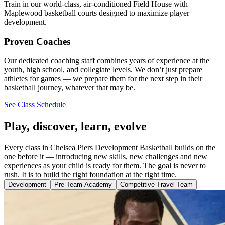
Train in our world-class, air-conditioned Field House with
Maplewood basketball courts designed to maximize player
development.​​​​‌ ‍ ​‍​‍‌‍ ‌ ​‍‌‍‍‌‌‍‌ ‌‍‍‌‌‍ ‍​‍​‍​ ‍‍​‍​‍‌ ​ ‌‍​‌‌‍ ‍‌‍‍‌‌ ‌​‌ ‍‌​‍ ‍‌‍‍‌‌‍ ​‍​‍​‍ ​​‍​‍‌‍‍​‌ ​‍‌‍‌‌‌‍‌‍​‍​‍​ ‍‍​‍​‍‌‍‍​‌ ‌​‌ ‌​‌ ​​‌ ​ ​ ‍‍​‍ ​‍ ‌‍​ ‌‍‍​‌‍‌‌‌‍ ​‌ ​ ‌‍‌‌‌‍​‌‌ ​​‌‍‍‌‌‍‌‌‌ ​‍‌ ​ ​‍ ‍‌ ​ ‌‍​‌‌‍ ‍‌‍‍‌‌ ‌​‌ ‍‌​‍ ‍‌ ​ ‌ ‌​‌ ‌‌‌‍‌​‌‍‍‌‌‍ ​‍ ‌‍‍‌‌‍ ‍‌ ‌​‌‍‌‌‌‍ ‍‌ ‌​​‍ ‌‍‌‌‌‍‌​‌‍‍‌‌ ‌​​‍ ‌‍ ‌‌‍ ‌‍‌​‌‍‌‌​ ‌‌ ​​‌ ​‍‌‍‌‌‌ ​ ‌‍‌‌‌‍ ‍‌ ‌​‌‍​‌‌ ‌​‌‍‍‌‌‍ ‌‍ ‍​ ‍ ‌‍‍‌‌‍‌​​ ‌​ ‌ ​ ‌‍​ ‍​‌‍​‍​ ‍‌​ ​​‌‍​‍​ ‌​​‍ ‌​ ​‍​ ​‍​ ‍‌​ ‍‌​‍ ‌​ ‌​‌‍​‍​ ​‌​ ​‍​‍ ‌​ ‍‌​ ‌‍‌‍​‌​ ​‌​‍ ‌​ ​​​ ‍‌‌‍​ ​ ‌ ​ ‍​‌‍‌​‌‍​‌‌‍‌‍​ ‍​​ ​​‌‍‌‌‌‍​‍​ ‍ ‌ ‌​‌ ‍‌‌ ​​‌‍‌‌​ ‌‌ ‌‍‌‍‌‌‌‍ ‍‌ ‌‌‌‍‌‌‌‌​ ‌‍ ​‌ ‌‌‌‍‌ ‌‌​​‌‍​‌‌‍‌ ‌‍‌‌​ ‍ ‌ ​​‌‍​‌‌ ‌​‌‍‍​​ ‌‌ ​​‌‍​‌‌‍‌ ‌‍‌‌‌​​‍‌ ‌‌‌‍‍‌‌‍ ​‌‍‌​‌‍‌‌‌ ​‍​‍‌‌​ ‌‌‌​​‍‌‌ ‌‍‍ ‌‍‌‌‌ ‍‌​‍‌‌​ ​ ‌​‌​​‍‌‌​ ​ ‌​‌​​‍‌‌​ ​‍​ ​‍​ ​​​ ‌​​ ‍​​ ​‍​ ​‌​ ‌‍​ ‌ ​ ‍‌​ ​‌​ ‌‌‌‍‌‌​ ​​​‍‌‌​ ​‍​ ​‍​‍‌‌​ ‌‌‌​‌​​‍ ‍‌‍‌‍‌‍‌‌‌‍​‌‌ ‌​‌ ‌‌‌ ​‍‌‍‌‌‌ ​ ​‍‌‌​ ‌‌‌​​‍‌‌ ‌‍‍ ‌‍‌‌‌ ‍‌​‍‌‌​ ​ ‌​‌​​‍‌‌​ ​ ‌​‌​​‍‌‌​ ​‍​ ​‍​ ‌‍‌‍​ ‌‍‌‍‌‍‌‍‌‍​‌​ ‌‌​ ‍‌‌‍‌‍​ ​ ​ ‌‍​ ‍​‌‍‌‍​‍‌‌​ ​‍​ ​‍​‍‌‌​ ‌‌‌​‌​​‍ ‍‌ ​‍‌‍‍‌‌‍​ ‌‍‍​‌​‌​‌‍‌‌‌ ​ ‌‍​ ‌ ​‍‌‍‍‌‌ ​​‌ ‌​‌‍‍‌‌‍ ‌‍ ‍​‍‌‌​ ‌‌‌​​‍‌‌ ‌‍‍ ‌‍‌‌‌ ‍‌​‍‌‌​ ​ ‌​‌​​‍‌‌​ ​ ‌​‌​​‍‌‌​ ​‍​ ​‍‌​‌ ​ ‌‌‌‍​‍​ ‍​‌​​‌‌​ ‌‌‍​‍‌‌‌‌‌​​‍‌ ‍‍‌​‌ ‌‌​​​ ‍​‌​‍‌‌ ​‌‌‌‌ ‌‍‌​‌‍​ ‌‍ ​‌ ​‍‌ ​ ‌‍​‌​‍‌‌​ ​‍​ ​‍​‍‌‌​ ‌‌‌​‌​​‍ ‍‌‍​ ‌‍‍​‌‍‍‌‌‍ ​‌‍‌​‌ ​‍‌‍‌‌‌‍ ‍​‍‌‌​ ‌‌‌​​‍‌‌ ‌‍‍ ‌‍‌‌‌ ‍‌​‍‌‌​ ​ ‌​‌​​‍‌‌​ ​ ‌​‌​​‍‌‌​ ​‍​ ​‍‌​‌ ​ ‌‌‌‍​‍​ ‍​‌​​‌‌​ ‌‌‍​‍‌‌‌‌‌​​‍‌ ‍‍‌​‌ ‌‌​​​ ‍​‌​‍‌‌ ​‌‌‌‌ ‌‍‌​‌‍​ ‌‍ ​‌ ​‍‌ ‌‍​ ‌‍​‍‌‌​ ​‍​ ​‍​‍‌‌​ ‌‌‌​‌​​‍ ‍‌ ‌​‌‍‌‌‌ ‍​‌ ‌​​ ‌‍​‍‌‍​‌‌ ​ ‌‍‌‌‌‌‌‌‌ ​‍‌‍ ​​ ‌‌‍‍​‌ ‌​‌ ‌​‌ ​​‌ ​ ​‍‌‌​ ​ ‌​​‌​‍‌‌​ ​‍‌​‌‍​‍‌‌​ ​‍‌​‌‍‌‍​ ‌‍‍​‌‍‌‌‌‍ ​‌ ​ ‌‍‌‌‌‍​‌‌ ​​‌‍‍‌‌‍‌‌‌ ​‍‌ ​ ​‍ ‍‌ ​ ‌‍​‌‌‍ ‍‌‍‍‌‌ ‌​‌ ‍‌​‍ ‍‌ ​ ‌ ‌​‌ ‌‌‌‍‌​‌‍‍‌‌‍ ​‍‌‍‌‍‍‌‌‍‌​​ ‌​ ‌ ​ ‌‍​ ‍​‌‍​‍​ ‍‌​ ​​‌‍​‍​ ‌​​‍ ‌​ ​‍​ ​‍​ ‍‌​ ‍‌​‍ ‌​ ‌​‌‍​‍​ ​‌​ ​‍​‍ ‌​ ‍‌​ ‌‍‌‍​‌​ ​‌​‍ ‌​ ​​​ ‍‌‌‍​ ​ ‌ ​ ‍​‌‍‌​‌‍​‌‌‍‌‍​ ‍​​ ​​‌‍‌‌‌‍​‍​‍‌‍‌ ‌​‌ ‍‌‌ ​​‌‍‌‌​ ‌‌ ‌‍‌‍‌‌‌‍ ‍‌ ‌‌‌‍‌‌‌‌​ ‌‍ ​‌ ‌‌‌‍‌ ‌‌​​‌‍​‌‌‍‌ ‌‍‌‌​‍‌‍‌ ​​‌‍​‌‌ ‌​‌‍‍​​ ‌‌ ​​‌‍​‌‌‍‌ ‌‍‌‌‌​​‍‌ ‌‌‌‍‍‌‌‍ ​‌‍‌​‌‍‌‌‌ ​‍​‍‌‌​ ‌‌‌​​‍‌‌ ‌‍‍ ‌‍‌‌‌ ‍‌​‍‌‌​ ​ ‌​‌​​‍‌‌​ ​ ‌​‌​​‍‌‌​ ​‍​ ​‍​ ​​​ ‌​​ ‍​​ ​‍​ ​‌​ ‌‍​ ‌ ​ ‍‌​ ​‌​ ‌‌‌‍‌‌​ ​​​‍‌‌​ ​‍​ ​‍​‍‌‌​ ‌‌‌​‌​​‍ ‍‌‍‌‍‌‍‌‌‌‍​‌‌ ‌​‌ ‌‌‌ ​‍‌‍‌‌‌ ​ ​‍‌‌​ ‌‌‌​​‍‌‌ ‌‍‍ ‌‍‌‌‌ ‍‌​‍‌‌​ ​ ‌​‌​​‍‌‌​ ​ ‌​‌​​‍‌‌​ ​‍​ ​‍​ ‌‍‌‍​ ‌‍‌‍‌‍‌‍‌‍​‌​ ‌‌​ ‍‌‌‍‌‍​ ​ ​ ‌‍​ ‍​‌‍‌‍​‍‌‌​ ​‍​ ​‍​‍‌‌​ ‌‌‌​‌​​‍ ‍‌ ​‍‌‍‍‌‌‍​ ‌‍‍​‌​‌​‌‍‌‌‌ ​ ‌‍​ ‌ ​‍‌‍‍‌‌ ​​‌ ‌​‌‍‍‌‌‍ ‌‍ ‍​‍‌‌​ ‌‌‌​​‍‌‌ ‌‍‍ ‌‍‌‌‌ ‍‌​‍‌‌​ ​ ‌​‌​​‍‌‌​ ​ ‌​‌​​‍‌‌​ ​‍​ ​‍‌​‌ ​ ‌‌‌‍​‍​ ‍​‌​​‌‌​ ‌‌‍​‍‌‌‌‌‌​​‍‌ ‍‍‌​‌ ‌‌​​​ ‍​‌​‍‌‌ ​‌‌‌‌ ‌‍‌​‌‍​ ‌‍ ​‌ ​‍‌ ​ ‌‍​‌​‍‌‌​ ​‍​ ​‍​‍‌‌​ ‌‌‌​‌​​‍ ‍‌‍​ ‌‍‍​‌‍‍‌‌‍ ​‌‍‌​‌ ​‍‌‍‌‌‌‍ ‍​‍‌‌​ ‌‌‌​​‍‌‌ ‌‍‍ ‌‍‌‌‌ ‍‌​‍‌‌​ ​ ‌​‌​​‍‌‌​ ​ ‌​‌​​‍‌‌​ ​‍​ ​‍‌​‌ ​ ‌‌‌‍​‍​ ‍​‌​​‌‌​ ‌‌‍​‍‌‌‌‌‌​​‍‌ ‍‍‌​‌ ‌‌​​​ ‍​‌​‍‌‌ ​‌‌‌‌ ‌‍‌​‌‍​ ‌‍ ​‌ ​‍‌ ‌‍​ ‌‍​‍‌‌​ ​‍​ ​‍​‍‌‌​ ‌‌‌​‌​​‍ ‍‌ ‌​‌‍‌‌‌ ‍​‌ ‌​​‍‌‍‌ ​​‌‍‌‌‌ ​‍‌ ​ ‌ ​​‌‍‌‌‌‍​ ‌ ‌​‌‍‍‌‌ ‌‍‌‍‌‌​ ‌‌ ​​‌ ‌‌‌‍​‍‌‍ ​‌‍‍‌‌ ​ ‌‍‍​‌‍‌‌‌‍‌​​‍​‍‌ ‌
Proven Coaches​​​​‌ ‍ ​‍​‍‌‍ ‌ ​‍‌‍‍‌‌‍‌ ‌‍‍‌‌‍ ‍​‍​‍​ ‍‍​‍​‍‌ ​ ‌‍​‌‌‍ ‍‌‍‍‌‌ ‌​‌ ‍‌​‍ ‍‌‍‍‌‌‍ ​‍​‍​‍ ​​‍​‍‌‍‍​‌ ​‍‌‍‌‌‌‍‌‍​‍​‍​ ‍‍​‍​‍‌‍‍​‌ ‌​‌ ‌​‌ ​​‌ ​ ​ ‍‍​‍ ​‍ ‌‍​ ‌‍‍​‌‍‌‌‌‍ ​‌ ​ ‌‍‌‌‌‍​‌‌ ​​‌‍‍‌‌‍‌‌‌ ​‍‌ ​ ​‍ ‍‌ ​ ‌‍​‌‌‍ ‍‌‍‍‌‌ ‌​‌ ‍‌​‍ ‍‌ ​ ‌ ‌​‌ ‌‌‌‍‌​‌‍‍‌‌‍ ​‍ ‌‍‍‌‌‍ ‍‌ ‌​‌‍‌‌‌‍ ‍‌ ‌​​‍ ‌‍‌‌‌‍‌​‌‍‍‌‌ ‌​​‍ ‌‍ ‌‌‍ ‌‍‌​‌‍‌‌​ ‌‌ ​​‌ ​‍‌‍‌‌‌ ​ ‌‍‌‌‌‍ ‍‌ ‌​‌‍​‌‌ ‌​‌‍‍‌‌‍ ‌‍ ‍​ ‍ ‌‍‍‌‌‍‌​​ ‌​ ‌ ​ ‌‍​ ‍​‌‍​‍​ ‍‌​ ​​‌‍​‍​ ‌​​‍ ‌​ ​‍​ ​‍​ ‍‌​ ‍‌​‍ ‌​ ‌​‌‍​‍​ ​‌​ ​‍​‍ ‌​ ‍‌​ ‌‍‌‍​‌​ ​‌​‍ ‌​ ​​​ ‍‌‌‍​ ​ ‌ ​ ‍​‌‍‌​‌‍​‌‌‍‌‍​ ‍​​ ​​‌‍‌‌‌‍​‍​ ‍ ‌ ‌​‌ ‍‌‌ ​​‌‍‌‌​ ‌‌ ‌‍‌‍‌‌‌‍ ‍‌ ‌‌‌‍‌‌‌‌​ ‌‍ ​‌ ‌‌‌‍‌ ‌‌​​‌‍​‌‌‍‌ ‌‍‌‌​ ‍ ‌ ​​‌‍​‌‌ ‌​‌‍‍​​ ‌‌ ​​‌‍​‌‌‍‌ ‌‍‌‌‌​​‍‌ ‌‌‌‍‍‌‌‍ ​‌‍‌​‌‍‌‌‌ ​‍​‍‌‌​ ‌‌‌​​‍‌‌ ‌‍‍ ‌‍‌‌‌ ‍‌​‍‌‌​ ​ ‌​‌​​‍‌‌​ ​ ‌​‌​​‍‌‌​ ​‍​ ​‍​ ​​​ ‌​​ ‍​​ ​‍​ ​‌​ ‌‍​ ‌ ​ ‍‌​ ​‌​ ‌‌‌‍‌‌​ ​​​‍‌‌​ ​‍​ ​‍​‍‌‌​ ‌‌‌​‌​​‍ ‍‌‍‌‍‌‍‌‌‌‍​‌‌ ‌​‌ ‌‌‌ ​‍‌‍‌‌‌ ​ ​‍‌‌​ ‌‌‌​​‍‌‌ ‌‍‍ ‌‍‌‌‌ ‍‌​‍‌‌​ ​ ‌​‌​​‍‌‌​ ​ ‌​‌​​‍‌‌​ ​‍​ ​‍​ ‌ ​ ‌‌​ ‍​​ ‍​‌‍​ ​ ‌ ​ ​‍​ ‌‍‌‍​‌​ ‌ ​ ‌ ‌‍​‍​‍‌‌​ ​‍​ ​‍​‍‌‌​ ‌‌‌​‌​​‍ ‍‌ ‌​‌‍‍‌‌ ‌​‌‍ ​‌‍‌‌​ ‌‍​‍‌‍​‌‌ ​ ‌‍‌‌‌‌‌‌‌ ​‍‌‍ ​​ ‌‌‍‍​‌ ‌​‌ ‌​‌ ​​‌ ​ ​‍‌‌​ ​ ‌​​‌​‍‌‌​ ​‍‌​‌‍​‍‌‌​ ​‍‌​‌‍‌‍​ ‌‍‍​‌‍‌‌‌‍ ​‌ ​ ‌‍‌‌‌‍​‌‌ ​​‌‍‍‌‌‍‌‌‌ ​‍‌ ​ ​‍ ‍‌ ​ ‌‍​‌‌‍ ‍‌‍‍‌‌ ‌​‌ ‍‌​‍ ‍‌ ​ ‌ ‌​‌ ‌‌‌‍‌​‌‍‍‌‌‍ ​‍‌‍‌‍‍‌‌‍‌​​ ‌​ ‌ ​ ‌‍​ ‍​‌‍​‍​ ‍‌​ ​​‌‍​‍​ ‌​​‍ ‌​ ​‍​ ​‍​ ‍‌​ ‍‌​‍ ‌​ ‌​‌‍​‍​ ​‌​ ​‍​‍ ‌​ ‍‌​ ‌‍‌‍​‌​ ​‌​‍ ‌​ ​​​ ‍‌‌‍​ ​ ‌ ​ ‍​‌‍‌​‌‍​‌‌‍‌‍​ ‍​​ ​​‌‍‌‌‌‍​‍​‍‌‍‌ ‌​‌ ‍‌‌ ​​‌‍‌‌​ ‌‌ ‌‍‌‍‌‌‌‍ ‍‌ ‌‌‌‍‌‌‌‌​ ‌‍ ​‌ ‌‌‌‍‌ ‌‌​​‌‍​‌‌‍‌ ‌‍‌‌​‍‌‍‌ ​​‌‍​‌‌ ‌​‌‍‍​​ ‌‌ ​​‌‍​‌‌‍‌ ‌‍‌‌‌​​‍‌ ‌‌‌‍‍‌‌‍ ​‌‍‌​‌‍‌‌‌ ​‍​‍‌‌​ ‌‌‌​​‍‌‌ ‌‍‍ ‌‍‌‌‌ ‍‌​‍‌‌​ ​ ‌​‌​​‍‌‌​ ​ ‌​‌​​‍‌‌​ ​‍​ ​‍​ ​​​ ‌​​ ‍​​ ​‍​ ​‌​ ‌‍​ ‌ ​ ‍‌​ ​‌​ ‌‌‌‍‌‌​ ​​​‍‌‌​ ​‍​ ​‍​‍‌‌​ ‌‌‌​‌​​‍ ‍‌‍‌‍‌‍‌‌‌‍​‌‌ ‌​‌ ‌‌‌ ​‍‌‍‌‌‌ ​ ​‍‌‌​ ‌‌‌​​‍‌‌ ‌‍‍ ‌‍‌‌‌ ‍‌​‍‌‌​ ​ ‌​‌​​‍‌‌​ ​ ‌​‌​​‍‌‌​ ​‍​ ​‍​ ‌ ​ ‌‌​ ‍​​ ‍​‌‍​ ​ ‌ ​ ​‍​ ‌‍‌‍​‌​ ‌ ​ ‌ ‌‍​‍​‍‌‌​ ​‍​ ​‍​‍‌‌​ ‌‌‌​‌​​‍ ‍‌ ‌​‌‍‍‌‌ ‌​‌‍ ​‌‍‌‌​‍‌‍‌ ​​‌‍‌‌‌ ​‍‌ ​ ‌ ​​‌‍‌‌‌‍​ ‌ ‌​‌‍‍‌‌ ‌‍‌‍‌‌​ ‌‌ ​​‌ ‌‌‌‍​‍‌‍ ​‌‍‍‌‌ ​ ‌‍‍​‌‍‌‌‌‍‌​​‍​‍‌ ‌
Our dedicated coaching staff combines years of experience at the
youth, high school, and collegiate levels. We don’t just prepare
athletes for games — we prepare them for the next step in their
basketball journey, whatever that may be.​​​​‌ ‍ ​‍​‍‌‍ ‌ ​‍‌‍‍‌‌‍‌ ‌‍‍‌‌‍ ‍​‍​‍​ ‍‍​‍​‍‌ ​ ‌‍​‌‌‍ ‍‌‍‍‌‌ ‌​‌ ‍‌​‍ ‍‌‍‍‌‌‍ ​‍​‍​‍ ​​‍​‍‌‍‍​‌ ​‍‌‍‌‌‌‍‌‍​‍​‍​ ‍‍​‍​‍‌‍‍​‌ ‌​‌ ‌​‌ ​​‌ ​ ​ ‍‍​‍ ​‍ ‌‍​ ‌‍‍​‌‍‌‌‌‍ ​‌ ​ ‌‍‌‌‌‍​‌‌ ​​‌‍‍‌‌‍‌‌‌ ​‍‌ ​ ​‍ ‍‌ ​ ‌‍​‌‌‍ ‍‌‍‍‌‌ ‌​‌ ‍‌​‍ ‍‌ ​ ‌ ‌​‌ ‌‌‌‍‌​‌‍‍‌‌‍ ​‍ ‌‍‍‌‌‍ ‍‌ ‌​‌‍‌‌‌‍ ‍‌ ‌​​‍ ‌‍‌‌‌‍‌​‌‍‍‌‌ ‌​​‍ ‌‍ ‌‌‍ ‌‍‌​‌‍‌‌​ ‌‌ ​​‌ ​‍‌‍‌‌‌ ​ ‌‍‌‌‌‍ ‍‌ ‌​‌‍​‌‌ ‌​‌‍‍‌‌‍ ‌‍ ‍​ ‍ ‌‍‍‌‌‍‌​​ ‌​ ‌ ​ ‌‍​ ‍​‌‍​‍​ ‍‌​ ​​‌‍​‍​ ‌​​‍ ‌​ ​‍​ ​‍​ ‍‌​ ‍‌​‍ ‌​ ‌​‌‍​‍​ ​‌​ ​‍​‍ ‌​ ‍‌​ ‌‍‌‍​‌​ ​‌​‍ ‌​ ​​​ ‍‌‌‍​ ​ ‌ ​ ‍​‌‍‌​‌‍​‌‌‍‌‍​ ‍​​ ​​‌‍‌‌‌‍​‍​ ‍ ‌ ‌​‌ ‍‌‌ ​​‌‍‌‌​ ‌‌ ‌‍‌‍‌‌‌‍ ‍‌ ‌‌‌‍‌‌‌‌​ ‌‍ ​‌ ‌‌‌‍‌ ‌‌​​‌‍​‌‌‍‌ ‌‍‌‌​ ‍ ‌ ​​‌‍​‌‌ ‌​‌‍‍​​ ‌‌ ​​‌‍​‌‌‍‌ ‌‍‌‌‌​​‍‌ ‌‌‌‍‍‌‌‍ ​‌‍‌​‌‍‌‌‌ ​‍​‍‌‌​ ‌‌‌​​‍‌‌ ‌‍‍ ‌‍‌‌‌ ‍‌​‍‌‌​ ​ ‌​‌​​‍‌‌​ ​ ‌​‌​​‍‌‌​ ​‍​ ​‍​ ​​​ ‌​​ ‍​​ ​‍​ ​‌​ ‌‍​ ‌ ​ ‍‌​ ​‌​ ‌‌‌‍‌‌​ ​​​‍‌‌​ ​‍​ ​‍​‍‌‌​ ‌‌‌​‌​​‍ ‍‌‍‌‍‌‍‌‌‌‍​‌‌ ‌​‌ ‌‌‌ ​‍‌‍‌‌‌ ​ ​‍‌‌​ ‌‌‌​​‍‌‌ ‌‍‍ ‌‍‌‌‌ ‍‌​‍‌‌​ ​ ‌​‌​​‍‌‌​ ​ ‌​‌​​‍‌‌​ ​‍​ ​‍​ ‌ ​ ‌‌​ ‍​​ ‍​‌‍​ ​ ‌ ​ ​‍​ ‌‍‌‍​‌​ ‌ ​ ‌ ‌‍​‍​‍‌‌​ ​‍​ ​‍​‍‌‌​ ‌‌‌​‌​​‍ ‍‌ ​‍‌‍‍‌‌‍​ ‌‍‍​‌​‌​‌‍‌‌‌ ​ ‌‍​ ‌ ​‍‌‍‍‌‌ ​​‌ ‌​‌‍‍‌‌‍ ‌‍ ‍​‍‌‌​ ‌‌‌​​‍‌‌ ‌‍‍ ‌‍‌‌‌ ‍‌​‍‌‌​ ​ ‌​‌​​‍‌‌​ ​ ‌​‌​​‍‌‌​ ​‍​ ​‍‌​‌ ​ ‌‌‌‍​‍​ ‍​‌​​‌‌​ ‌‌‍​‍‌‌‌‌‌​​‍‌ ‍‍‌​‌ ‌‌​​​ ‍​‌​‍‌‌ ​‌‌‌‌ ‌‍‌​‌‍​ ‌‍ ​‌ ​‍‌ ‍​‌‍​ ​‍‌‌​ ​‍​ ​‍​‍‌‌​ ‌‌‌​‌​​‍ ‍‌‍​ ‌‍‍​‌‍‍‌‌‍ ​‌‍‌​‌ ​‍‌‍‌‌‌‍ ‍​‍‌‌​ ‌‌‌​​‍‌‌ ‌‍‍ ‌‍‌‌‌ ‍‌​‍‌‌​ ​ ‌​‌​​‍‌‌​ ​ ‌​‌​​‍‌‌​ ​‍​ ​‍‌​‌ ​ ‌‌‌‍​‍​ ‍​‌​​‌‌​ ‌‌‍​‍‌‌‌‌‌​​‍‌ ‍‍‌​‌ ‌‌​​​ ‍​‌​‍‌‌ ​‌‌‌‌ ‌‍‌​‌‍​ ‌‍ ​‌ ​ ​ ​​​ ‍​​‍‌‌​ ​‍​ ​‍​‍‌‌​ ‌‌‌​‌​​‍ ‍‌ ‌​‌‍‌‌‌ ‍​‌ ‌​​ ‌‍​‍‌‍​‌‌ ​ ‌‍‌‌‌‌‌‌‌ ​‍‌‍ ​​ ‌‌‍‍​‌ ‌​‌ ‌​‌ ​​‌ ​ ​‍‌‌​ ​ ‌​​‌​‍‌‌​ ​‍‌​‌‍​‍‌‌​ ​‍‌​‌‍‌‍​ ‌‍‍​‌‍‌‌‌‍ ​‌ ​ ‌‍‌‌‌‍​‌‌ ​​‌‍‍‌‌‍‌‌‌ ​‍‌ ​ ​‍ ‍‌ ​ ‌‍​‌‌‍ ‍‌‍‍‌‌ ‌​‌ ‍‌​‍ ‍‌ ​ ‌ ‌​‌ ‌‌‌‍‌​‌‍‍‌‌‍ ​‍‌‍‌‍‍‌‌‍‌​​ ‌​ ‌ ​ ‌‍​ ‍​‌‍​‍​ ‍‌​ ​​‌‍​‍​ ‌​​‍ ‌​ ​‍​ ​‍​ ‍‌​ ‍‌​‍ ‌​ ‌​‌‍​‍​ ​‌​ ​‍​‍ ‌​ ‍‌​ ‌‍‌‍​‌​ ​‌​‍ ‌​ ​​​ ‍‌‌‍​ ​ ‌ ​ ‍​‌‍‌​‌‍​‌‌‍‌‍​ ‍​​ ​​‌‍‌‌‌‍​‍​‍‌‍‌ ‌​‌ ‍‌‌ ​​‌‍‌‌​ ‌‌ ‌‍‌‍‌‌‌‍ ‍‌ ‌‌‌‍‌‌‌‌​ ‌‍ ​‌ ‌‌‌‍‌ ‌‌​​‌‍​‌‌‍‌ ‌‍‌‌​‍‌‍‌ ​​‌‍​‌‌ ‌​‌‍‍​​ ‌‌ ​​‌‍​‌‌‍‌ ‌‍‌‌‌​​‍‌ ‌‌‌‍‍‌‌‍ ​‌‍‌​‌‍‌‌‌ ​‍​‍‌‌​ ‌‌‌​​‍‌‌ ‌‍‍ ‌‍‌‌‌ ‍‌​‍‌‌​ ​ ‌​‌​​‍‌‌​ ​ ‌​‌​​‍‌‌​ ​‍​ ​‍​ ​​​ ‌​​ ‍​​ ​‍​ ​‌​ ‌‍​ ‌ ​ ‍‌​ ​‌​ ‌‌‌‍‌‌​ ​​​‍‌‌​ ​‍​ ​‍​‍‌‌​ ‌‌‌​‌​​‍ ‍‌‍‌‍‌‍‌‌‌‍​‌‌ ‌​‌ ‌‌‌ ​‍‌‍‌‌‌ ​ ​‍‌‌​ ‌‌‌​​‍‌‌ ‌‍‍ ‌‍‌‌‌ ‍‌​‍‌‌​ ​ ‌​‌​​‍‌‌​ ​ ‌​‌​​‍‌‌​ ​‍​ ​‍​ ‌ ​ ‌‌​ ‍​​ ‍​‌‍​ ​ ‌ ​ ​‍​ ‌‍‌‍​‌​ ‌ ​ ‌ ‌‍​‍​‍‌‌​ ​‍​ ​‍​‍‌‌​ ‌‌‌​‌​​‍ ‍‌ ​‍‌‍‍‌‌‍​ ‌‍‍​‌​‌​‌‍‌‌‌ ​ ‌‍​ ‌ ​‍‌‍‍‌‌ ​​‌ ‌​‌‍‍‌‌‍ ‌‍ ‍​‍‌‌​ ‌‌‌​​‍‌‌ ‌‍‍ ‌‍‌‌‌ ‍‌​‍‌‌​ ​ ‌​‌​​‍‌‌​ ​ ‌​‌​​‍‌‌​ ​‍​ ​‍‌​‌ ​ ‌‌‌‍​‍​ ‍​‌​​‌‌​ ‌‌‍​‍‌‌‌‌‌​​‍‌ ‍‍‌​‌ ‌‌​​​ ‍​‌​‍‌‌ ​‌‌‌‌ ‌‍‌​‌‍​ ‌‍ ​‌ ​‍‌ ‍​‌‍​ ​‍‌‌​ ​‍​ ​‍​‍‌‌​ ‌‌‌​‌​​‍ ‍‌‍​ ‌‍‍​‌‍‍‌‌‍ ​‌‍‌​‌ ​‍‌‍‌‌‌‍ ‍​‍‌‌​ ‌‌‌​​‍‌‌ ‌‍‍ ‌‍‌‌‌ ‍‌​‍‌‌​ ​ ‌​‌​​‍‌‌​ ​ ‌​‌​​‍‌‌​ ​‍​ ​‍‌​‌ ​ ‌‌‌‍​‍​ ‍​‌​​‌‌​ ‌‌‍​‍‌‌‌‌‌​​‍‌ ‍‍‌​‌ ‌‌​​​ ‍​‌​‍‌‌ ​‌‌‌‌ ‌‍‌​‌‍​ ‌‍ ​‌ ​ ​ ​​​ ‍​​‍‌‌​ ​‍​ ​‍​‍‌‌​ ‌‌‌​‌​​‍ ‍‌ ‌​‌‍‌‌‌ ‍​‌ ‌​​‍‌‍‌ ​​‌‍‌‌‌ ​‍‌ ​ ‌ ​​‌‍‌‌‌‍​ ‌ ‌​‌‍‍‌‌ ‌‍‌‍‌‌​ ‌‌ ​​‌ ‌‌‌‍​‍‌‍ ​‌‍‍‌‌ ​ ‌‍‍​‌‍‌‌‌‍‌​​‍​‍‌ ‌
See Class Schedule​​​​‌ ‍ ​‍​‍‌‍ ‌ ​‍‌‍‍‌‌‍‌ ‌‍‍‌‌‍ ‍​‍​‍​ ‍‍​‍​‍‌ ​ ‌‍​‌‌‍ ‍‌‍‍‌‌ ‌​‌ ‍‌​‍ ‍‌‍‍‌‌‍ ​‍​‍​‍ ​​‍​‍‌‍‍​‌ ​‍‌‍‌‌‌‍‌‍​‍​‍​ ‍‍​‍​‍‌‍‍​‌ ‌​‌ ‌​‌ ​​‌ ​ ​ ‍‍​‍ ​‍ ‌‍​ ‌‍‍​‌‍‌‌‌‍ ​‌ ​ ‌‍‌‌‌‍​‌‌ ​​‌‍‍‌‌‍‌‌‌ ​‍‌ ​ ​‍ ‍‌ ​ ‌‍​‌‌‍ ‍‌‍‍‌‌ ‌​‌ ‍‌​‍ ‍‌ ​ ‌ ‌​‌ ‌‌‌‍‌​‌‍‍‌‌‍ ​‍ ‌‍‍‌‌‍ ‍‌ ‌​‌‍‌‌‌‍ ‍‌ ‌​​‍ ‌‍‌‌‌‍‌​‌‍‍‌‌ ‌​​‍ ‌‍ ‌‌‍ ‌‍‌​‌‍‌‌​ ‌‌ ​​‌ ​‍‌‍‌‌‌ ​ ‌‍‌‌‌‍ ‍‌ ‌​‌‍​‌‌ ‌​‌‍‍‌‌‍ ‌‍ ‍​ ‍ ‌‍‍‌‌‍‌​​ ‌​ ‌ ​ ‌‍​ ‍​‌‍​‍​ ‍‌​ ​​‌‍​‍​ ‌​​‍ ‌​ ​‍​ ​‍​ ‍‌​ ‍‌​‍ ‌​ ‌​‌‍​‍​ ​‌​ ​‍​‍ ‌​ ‍‌​ ‌‍‌‍​‌​ ​‌​‍ ‌​ ​​​ ‍‌‌‍​ ​ ‌ ​ ‍​‌‍‌​‌‍​‌‌‍‌‍​ ‍​​ ​​‌‍‌‌‌‍​‍​ ‍ ‌ ‌​‌ ‍‌‌ ​​‌‍‌‌​ ‌‌ ‌‍‌‍‌‌‌‍ ‍‌ ‌‌‌‍‌‌‌‌​ ‌‍ ​‌ ‌‌‌‍‌ ‌‌​​‌‍​‌‌‍‌ ‌‍‌‌​ ‍ ‌ ​​‌‍​‌‌ ‌​‌‍‍​​ ‌‌ ​​‌‍​‌‌‍‌ ‌‍‌‌‌​​‍‌ ‌‌‌‍‍‌‌‍ ​‌‍‌​‌‍‌‌‌ ​‍​‍‌‌​ ‌‌‌​​‍‌‌ ‌‍‍ ‌‍‌‌‌ ‍‌​‍‌‌​ ​ ‌​‌​​‍‌‌​ ​ ‌​‌​​‍‌‌​ ​‍​ ​‍​ ​​​ ‌​​ ‍​​ ​‍​ ​‌​ ‌‍​ ‌ ​ ‍‌​ ​‌​ ‌‌‌‍‌‌​ ​​​‍‌‌​ ​‍​ ​‍​‍‌‌​ ‌‌‌​‌​​‍ ‍‌‍​‍‌ ‌‌‌ ‌​‌ ‌​‌‍ ‌‍ ‍‌ ​ ​‍‌‌​ ‌‌‌​​‍‌‌ ‌‍‍ ‌‍‌‌‌ ‍‌​‍‌‌​ ​ ‌​‌​​‍‌‌​ ​ ‌​‌​​‍‌‌​ ​‍​ ​‍​ ‌ ​ ‌‍​ ‌‍‌‍‌​‌‍‌‍​ ‍‌‌‍​‍‌‍​‍​ ‌ ​ ‍‌​ ​‍​ ‌​​‍‌‌​ ​‍​ ​‍​‍‌‌​ ‌‌‌​‌​​‍ ‍‌ ‌​‌‍‌‌‌ ‍​‌ ‌​​ ‌‍​‍‌‍​‌‌ ​ ‌‍‌‌‌‌‌‌‌ ​‍‌‍ ​​ ‌‌‍‍​‌ ‌​‌ ‌​‌ ​​‌ ​ ​‍‌‌​ ​ ‌​​‌​‍‌‌​ ​‍‌​‌‍​‍‌‌​ ​‍‌​‌‍‌‍​ ‌‍‍​‌‍‌‌‌‍ ​‌ ​ ‌‍‌‌‌‍​‌‌ ​​‌‍‍‌‌‍‌‌‌ ​‍‌ ​ ​‍ ‍‌ ​ ‌‍​‌‌‍ ‍‌‍‍‌‌ ‌​‌ ‍‌​‍ ‍‌ ​ ‌ ‌​‌ ‌‌‌‍‌​‌‍‍‌‌‍ ​‍‌‍‌‍‍‌‌‍‌​​ ‌​ ‌ ​ ‌‍​ ‍​‌‍​‍​ ‍‌​ ​​‌‍​‍​ ‌​​‍ ‌​ ​‍​ ​‍​ ‍‌​ ‍‌​‍ ‌​ ‌​‌‍​‍​ ​‌​ ​‍​‍ ‌​ ‍‌​ ‌‍‌‍​‌​ ​‌​‍ ‌​ ​​​ ‍‌‌‍​ ​ ‌ ​ ‍​‌‍‌​‌‍​‌‌‍‌‍​ ‍​​ ​​‌‍‌‌‌‍​‍​‍‌‍‌ ‌​‌ ‍‌‌ ​​‌‍‌‌​ ‌‌ ‌‍‌‍‌‌‌‍ ‍‌ ‌‌‌‍‌‌‌‌​ ‌‍ ​‌ ‌‌‌‍‌ ‌‌​​‌‍​‌‌‍‌ ‌‍‌‌​‍‌‍‌ ​​‌‍​‌‌ ‌​‌‍‍​​ ‌‌ ​​‌‍​‌‌‍‌ ‌‍‌‌‌​​‍‌ ‌‌‌‍‍‌‌‍ ​‌‍‌​‌‍‌‌‌ ​‍​‍‌‌​ ‌‌‌​​‍‌‌ ‌‍‍ ‌‍‌‌‌ ‍‌​‍‌‌​ ​ ‌​‌​​‍‌‌​ ​ ‌​‌​​‍‌‌​ ​‍​ ​‍​ ​​​ ‌​​ ‍​​ ​‍​ ​‌​ ‌‍​ ‌ ​ ‍‌​ ​‌​ ‌‌‌‍‌‌​ ​​​‍‌‌​ ​‍​ ​‍​‍‌‌​ ‌‌‌​‌​​‍ ‍‌‍​‍‌ ‌‌‌ ‌​‌ ‌​‌‍ ‌‍ ‍‌ ​ ​‍‌‌​ ‌‌‌​​‍‌‌ ‌‍‍ ‌‍‌‌‌ ‍‌​‍‌‌​ ​ ‌​‌​​‍‌‌​ ​ ‌​‌​​‍‌‌​ ​‍​ ​‍​ ‌ ​ ‌‍​ ‌‍‌‍‌​‌‍‌‍​ ‍‌‌‍​‍‌‍​‍​ ‌ ​ ‍‌​ ​‍​ ‌​​‍‌‌​ ​‍​ ​‍​‍‌‌​ ‌‌‌​‌​​‍ ‍‌ ‌​‌‍‌‌‌ ‍​‌ ‌​​‍‌‍‌ ​​‌‍‌‌‌ ​‍‌ ​ ‌ ​​‌‍‌‌‌‍​ ‌ ‌​‌‍‍‌‌ ‌‍‌‍‌‌​ ‌‌ ​​‌ ‌‌‌‍​‍‌‍ ​‌‍‍‌‌ ​ ‌‍‍​‌‍‌‌‌‍‌​​‍​‍‌ ‌
Play, discover, learn, evolve​​​​‌ ‍ ​‍​‍‌‍ ‌ ​‍‌‍‍‌‌‍‌ ‌‍‍‌‌‍ ‍​‍​‍​ ‍‍​‍​‍‌ ​ ‌‍​‌‌‍ ‍‌‍‍‌‌ ‌​‌ ‍‌​‍ ‍‌‍‍‌‌‍ ​‍​‍​‍ ​​‍​‍‌‍‍​‌ ​‍‌‍‌‌‌‍‌‍​‍​‍​ ‍‍​‍​‍‌‍‍​‌ ‌​‌ ‌​‌ ​​‌ ​ ​ ‍‍​‍ ​‍ ‌‍​ ‌‍‍​‌‍‌‌‌‍ ​‌ ​ ‌‍‌‌‌‍​‌‌ ​​‌‍‍‌‌‍‌‌‌ ​‍‌ ​ ​‍ ‍‌ ​ ‌‍​‌‌‍ ‍‌‍‍‌‌ ‌​‌ ‍‌​‍ ‍‌ ​ ‌ ‌​‌ ‌‌‌‍‌​‌‍‍‌‌‍ ​‍ ‌‍‍‌‌‍ ‍‌ ‌​‌‍‌‌‌‍ ‍‌ ‌​​‍ ‌‍‌‌‌‍‌​‌‍‍‌‌ ‌​​‍ ‌‍ ‌‌‍ ‌‍‌​‌‍‌‌​ ‌‌ ​​‌ ​‍‌‍‌‌‌ ​ ‌‍‌‌‌‍ ‍‌ ‌​‌‍​‌‌ ‌​‌‍‍‌‌‍ ‌‍ ‍​ ‍ ‌‍‍‌‌‍‌​​ ‌​ ‌ ​ ‌‍​ ‍​‌‍​‍​ ‍‌​ ​​‌‍​‍​ ‌​​‍ ‌​ ​‍​ ​‍​ ‍‌​ ‍‌​‍ ‌​ ‌​‌‍​‍​ ​‌​ ​‍​‍ ‌​ ‍‌​ ‌‍‌‍​‌​ ​‌​‍ ‌​ ​​​ ‍‌‌‍​ ​ ‌ ​ ‍​‌‍‌​‌‍​‌‌‍‌‍​ ‍​​ ​​‌‍‌‌‌‍​‍​ ‍ ‌ ‌​‌ ‍‌‌ ​​‌‍‌‌​ ‌‌ ‌‍‌‍‌‌‌‍ ‍‌ ‌‌‌‍‌‌‌‌​ ‌‍ ​‌ ‌‌‌‍‌ ‌‌​​‌‍​‌‌‍‌ ‌‍‌‌​ ‍ ‌ ​​‌‍​‌‌ ‌​‌‍‍​​ ‌‌ ​​‌‍​‌‌‍‌ ‌‍‌‌‌​​‍‌ ‌‌‌‍‍‌‌‍ ​‌‍‌​‌‍‌‌‌ ​‍​‍‌‌​ ‌‌‌​​‍‌‌ ‌‍‍ ‌‍‌‌‌ ‍‌​‍‌‌​ ​ ‌​‌​​‍‌‌​ ​ ‌​‌​​‍‌‌​ ​‍​ ​‍​ ​‍‌‍​ ‌‍‌‍‌‍‌‍‌‍​ ‌‍​‍‌‍​‍​ ‌​​ ‍‌‌‍​‍‌‍‌‍​ ​‌​‍‌‌​ ​‍​ ​‍​‍‌‌​ ‌‌‌​‌​​‍ ‍‌ ‌​‌‍‍‌‌ ‌​‌‍ ​‌‍‌‌​ ‌‍​‍‌‍​‌‌ ​ ‌‍‌‌‌‌‌‌‌ ​‍‌‍ ​​ ‌‌‍‍​‌ ‌​‌ ‌​‌ ​​‌ ​ ​‍‌‌​ ​ ‌​​‌​‍‌‌​ ​‍‌​‌‍​‍‌‌​ ​‍‌​‌‍‌‍​ ‌‍‍​‌‍‌‌‌‍ ​‌ ​ ‌‍‌‌‌‍​‌‌ ​​‌‍‍‌‌‍‌‌‌ ​‍‌ ​ ​‍ ‍‌ ​ ‌‍​‌‌‍ ‍‌‍‍‌‌ ‌​‌ ‍‌​‍ ‍‌ ​ ‌ ‌​‌ ‌‌‌‍‌​‌‍‍‌‌‍ ​‍‌‍‌‍‍‌‌‍‌​​ ‌​ ‌ ​ ‌‍​ ‍​‌‍​‍​ ‍‌​ ​​‌‍​‍​ ‌​​‍ ‌​ ​‍​ ​‍​ ‍‌​ ‍‌​‍ ‌​ ‌​‌‍​‍​ ​‌​ ​‍​‍ ‌​ ‍‌​ ‌‍‌‍​‌​ ​‌​‍ ‌​ ​​​ ‍‌‌‍​ ​ ‌ ​ ‍​‌‍‌​‌‍​‌‌‍‌‍​ ‍​​ ​​‌‍‌‌‌‍​‍​‍‌‍‌ ‌​‌ ‍‌‌ ​​‌‍‌‌​ ‌‌ ‌‍‌‍‌‌‌‍ ‍‌ ‌‌‌‍‌‌‌‌​ ‌‍ ​‌ ‌‌‌‍‌ ‌‌​​‌‍​‌‌‍‌ ‌‍‌‌​‍‌‍‌ ​​‌‍​‌‌ ‌​‌‍‍​​ ‌‌ ​​‌‍​‌‌‍‌ ‌‍‌‌‌​​‍‌ ‌‌‌‍‍‌‌‍ ​‌‍‌​‌‍‌‌‌ ​‍​‍‌‌​ ‌‌‌​​‍‌‌ ‌‍‍ ‌‍‌‌‌ ‍‌​‍‌‌​ ​ ‌​‌​​‍‌‌​ ​ ‌​‌​​‍‌‌​ ​‍​ ​‍​ ​‍‌‍​ ‌‍‌‍‌‍‌‍‌‍​ ‌‍​‍‌‍​‍​ ‌​​ ‍‌‌‍​‍‌‍‌‍​ ​‌​‍‌‌​ ​‍​ ​‍​‍‌‌​ ‌‌‌​‌​​‍ ‍‌ ‌​‌‍‍‌‌ ‌​‌‍ ​‌‍‌‌​‍‌‍‌ ​​‌‍‌‌‌ ​‍‌ ​ ‌ ​​‌‍‌‌‌‍​ ‌ ‌​‌‍‍‌‌ ‌‍‌‍‌‌​ ‌‌ ​​‌ ‌‌‌‍​‍‌‍ ​‌‍‍‌‌ ​ ‌‍‍​‌‍‌‌‌‍‌​​‍​‍‌ ‌
Every class in Chelsea Piers Development Basketball builds on the
one before it — introducing new skills, new challenges and new
experiences as your child is ready for them. The goal is never to
rush. It is to build the right foundation at the right time.​​​​‌ ‍ ​‍​‍‌‍ ‌ ​‍‌‍‍‌‌‍‌ ‌‍‍‌‌‍ ‍​‍​‍​ ‍‍​‍​‍‌ ​ ‌‍​‌‌‍ ‍‌‍‍‌‌ ‌​‌ ‍‌​‍ ‍‌‍‍‌‌‍ ​‍​‍​‍ ​​‍​‍‌‍‍​‌ ​‍‌‍‌‌‌‍‌‍​‍​‍​ ‍‍​‍​‍‌‍‍​‌ ‌​‌ ‌​‌ ​​‌ ​ ​ ‍‍​‍ ​‍ ‌‍​ ‌‍‍​‌‍‌‌‌‍ ​‌ ​ ‌‍‌‌‌‍​‌‌ ​​‌‍‍‌‌‍‌‌‌ ​‍‌ ​ ​‍ ‍‌ ​ ‌‍​‌‌‍ ‍‌‍‍‌‌ ‌​‌ ‍‌​‍ ‍‌ ​ ‌ ‌​‌ ‌‌‌‍‌​‌‍‍‌‌‍ ​‍ ‌‍‍‌‌‍ ‍‌ ‌​‌‍‌‌‌‍ ‍‌ ‌​​‍ ‌‍‌‌‌‍‌​‌‍‍‌‌ ‌​​‍ ‌‍ ‌‌‍ ‌‍‌​‌‍‌‌​ ‌‌ ​​‌ ​‍‌‍‌‌‌ ​ ‌‍‌‌‌‍ ‍‌ ‌​‌‍​‌‌ ‌​‌‍‍‌‌‍ ‌‍ ‍​ ‍ ‌‍‍‌‌‍‌​​ ‌​ ‌ ​ ‌‍​ ‍​‌‍​‍​ ‍‌​ ​​‌‍​‍​ ‌​​‍ ‌​ ​‍​ ​‍​ ‍‌​ ‍‌​‍ ‌​ ‌​‌‍​‍​ ​‌​ ​‍​‍ ‌​ ‍‌​ ‌‍‌‍​‌​ ​‌​‍ ‌​ ​​​ ‍‌‌‍​ ​ ‌ ​ ‍​‌‍‌​‌‍​‌‌‍‌‍​ ‍​​ ​​‌‍‌‌‌‍​‍​ ‍ ‌ ‌​‌ ‍‌‌ ​​‌‍‌‌​ ‌‌ ‌‍‌‍‌‌‌‍ ‍‌ ‌‌‌‍‌‌‌‌​ ‌‍ ​‌ ‌‌‌‍‌ ‌‌​​‌‍​‌‌‍‌ ‌‍‌‌​ ‍ ‌ ​​‌‍​‌‌ ‌​‌‍‍​​ ‌‌ ​​‌‍​‌‌‍‌ ‌‍‌‌‌​​‍‌ ‌‌‌‍‍‌‌‍ ​‌‍‌​‌‍‌‌‌ ​‍​‍‌‌​ ‌‌‌​​‍‌‌ ‌‍‍ ‌‍‌‌‌ ‍‌​‍‌‌​ ​ ‌​‌​​‍‌‌​ ​ ‌​‌​​‍‌‌​ ​‍​ ​‍​ ​‍‌‍​ ‌‍‌‍‌‍‌‍‌‍​ ‌‍​‍‌‍​‍​ ‌​​ ‍‌‌‍​‍‌‍‌‍​ ​‌​‍‌‌​ ​‍​ ​‍​‍‌‌​ ‌‌‌​‌​​‍ ‍‌ ​ ‌ ‌‌‌‍​‍‌ ‌​‌‍‍‌‌ ‌​‌‍ ​‌‍‌‌​ ‌‍​‍‌‍​‌‌ ​ ‌‍‌‌‌‌‌‌‌ ​‍‌‍ ​​ ‌‌‍‍​‌ ‌​‌ ‌​‌ ​​‌ ​ ​‍‌‌​ ​ ‌​​‌​‍‌‌​ ​‍‌​‌‍​‍‌‌​ ​‍‌​‌‍‌‍​ ‌‍‍​‌‍‌‌‌‍ ​‌ ​ ‌‍‌‌‌‍​‌‌ ​​‌‍‍‌‌‍‌‌‌ ​‍‌ ​ ​‍ ‍‌ ​ ‌‍​‌‌‍ ‍‌‍‍‌‌ ‌​‌ ‍‌​‍ ‍‌ ​ ‌ ‌​‌ ‌‌‌‍‌​‌‍‍‌‌‍ ​‍‌‍‌‍‍‌‌‍‌​​ ‌​ ‌ ​ ‌‍​ ‍​‌‍​‍​ ‍‌​ ​​‌‍​‍​ ‌​​‍ ‌​ ​‍​ ​‍​ ‍‌​ ‍‌​‍ ‌​ ‌​‌‍​‍​ ​‌​ ​‍​‍ ‌​ ‍‌​ ‌‍‌‍​‌​ ​‌​‍ ‌​ ​​​ ‍‌‌‍​ ​ ‌ ​ ‍​‌‍‌​‌‍​‌‌‍‌‍​ ‍​​ ​​‌‍‌‌‌‍​‍​‍‌‍‌ ‌​‌ ‍‌‌ ​​‌‍‌‌​ ‌‌ ‌‍‌‍‌‌‌‍ ‍‌ ‌‌‌‍‌‌‌‌​ ‌‍ ​‌ ‌‌‌‍‌ ‌‌​​‌‍​‌‌‍‌ ‌‍‌‌​‍‌‍‌ ​​‌‍​‌‌ ‌​‌‍‍​​ ‌‌ ​​‌‍​‌‌‍‌ ‌‍‌‌‌​​‍‌ ‌‌‌‍‍‌‌‍ ​‌‍‌​‌‍‌‌‌ ​‍​‍‌‌​ ‌‌‌​​‍‌‌ ‌‍‍ ‌‍‌‌‌ ‍‌​‍‌‌​ ​ ‌​‌​​‍‌‌​ ​ ‌​‌​​‍‌‌​ ​‍​ ​‍​ ​‍‌‍​ ‌‍‌‍‌‍‌‍‌‍​ ‌‍​‍‌‍​‍​ ‌​​ ‍‌‌‍​‍‌‍‌‍​ ​‌​‍‌‌​ ​‍​ ​‍​‍‌‌​ ‌‌‌​‌​​‍ ‍‌ ​ ‌ ‌‌‌‍​‍‌ ‌​‌‍‍‌‌ ‌​‌‍ ​‌‍‌‌​‍‌‍‌ ​​‌‍‌‌‌ ​‍‌ ​ ‌ ​​‌‍‌‌‌‍​ ‌ ‌​‌‍‍‌‌ ‌‍‌‍‌‌​ ‌‌ ​​‌ ‌‌‌‍​‍‌‍ ​‌‍‍‌‌ ​ ‌‍‍​‌‍‌‌‌‍‌​​‍​‍‌ ‌
Development​​​​‌ ‍ ​‍​‍‌‍ ‌ ​‍‌‍‍‌‌‍‌ ‌‍‍‌‌‍ ‍​‍​‍​ ‍‍​‍​‍‌ ​ ‌‍​‌‌‍ ‍‌‍‍‌‌ ‌​‌ ‍‌​‍ ‍‌‍‍‌‌‍ ​‍​‍​‍ ​​‍​‍‌‍‍​‌ ​‍‌‍‌‌‌‍‌‍​‍​‍​ ‍‍​‍​‍‌‍‍​‌ ‌​‌ ‌​‌ ​​‌ ​ ​ ‍‍​‍ ​‍ ‌‍​ ‌‍‍​‌‍‌‌‌‍ ​‌ ​ ‌‍‌‌‌‍​‌‌ ​​‌‍‍‌‌‍‌‌‌ ​‍‌ ​ ​‍ ‍‌ ​ ‌‍​‌‌‍ ‍‌‍‍‌‌ ‌​‌ ‍‌​‍ ‍‌ ​ ‌ ‌​‌ ‌‌‌‍‌​‌‍‍‌‌‍ ​‍ ‌‍‍‌‌‍ ‍‌ ‌​‌‍‌‌‌‍ ‍‌ ‌​​‍ ‌‍‌‌‌‍‌​‌‍‍‌‌ ‌​​‍ ‌‍ ‌‌‍ ‌‍‌​‌‍‌‌​ ‌‌ ​​‌ ​‍‌‍‌‌‌ ​ ‌‍‌‌‌‍ ‍‌ ‌​‌‍​‌‌ ‌​‌‍‍‌‌‍ ‌‍ ‍​ ‍ ‌‍‍‌‌‍‌​​ ‌​ ‌ ​ ‌‍​ ‍​‌‍​‍​ ‍‌​ ​​‌‍​‍​ ‌​​‍ ‌​ ​‍​ ​‍​ ‍‌​ ‍‌​‍ ‌​ ‌​‌‍​‍​ ​‌​ ​‍​‍ ‌​ ‍‌​ ‌‍‌‍​‌​ ​‌​‍ ‌​ ​​​ ‍‌‌‍​ ​ ‌ ​ ‍​‌‍‌​‌‍​‌‌‍‌‍​ ‍​​ ​​‌‍‌‌‌‍​‍​ ‍ ‌ ‌​‌ ‍‌‌ ​​‌‍‌‌​ ‌‌ ‌‍‌‍‌‌‌‍ ‍‌ ‌‌‌‍‌‌‌‌​ ‌‍ ​‌ ‌‌‌‍‌ ‌‌​​‌‍​‌‌‍‌ ‌‍‌‌​ ‍ ‌ ​​‌‍​‌‌ ‌​‌‍‍​​ ‌‌ ​​‌‍​‌‌‍‌ ‌‍‌‌‌​​‍‌ ‌‌‌‍‍‌‌‍ ​‌‍‌​‌‍‌‌‌ ​‍​‍‌‌​ ‌‌‌​​‍‌‌ ‌‍‍ ‌‍‌‌‌ ‍‌​‍‌‌​ ​ ‌​‌​​‍‌‌​ ​ ‌​‌​​‍‌‌​ ​‍​ ​‍​ ​‍‌‍​ ‌‍‌‍‌‍‌‍‌‍​ ‌‍​‍‌‍​‍​ ‌​​ ‍‌‌‍​‍‌‍‌‍​ ​‌​‍‌‌​ ​‍​ ​‍​‍‌‌​ ‌‌‌​‌​​‍ ‍‌ ‌​‌‍​‌‌‍​‍‌ ​ ​‍‌‌​ ‌‌‌​​‍‌‌ ‌‍‍ ‌‍‌‌‌ ‍‌​‍‌‌​ ​ ‌​‌​​‍‌‌​ ​ ‌​‌​​‍‌‌​ ​‍​ ​‍​ ‍‌​ ‍‌​ ‌​​ ​‌‌‍​ ​ ​ ​ ‍​​ ‌‍‌‍‌‍​ ‌‌‌‍‌​‌‍‌‌​‍‌‌​ ​‍​ ​‍​‍‌‌​ ‌‌‌​‌​​‍ ‍‌ ‌​‌‍‍‌‌ ‌​‌‍ ​‌‍‌‌​ ‌‍​‍‌‍​‌‌ ​ ‌‍‌‌‌‌‌‌‌ ​‍‌‍ ​​ ‌‌‍‍​‌ ‌​‌ ‌​‌ ​​‌ ​ ​‍‌‌​ ​ ‌​​‌​‍‌‌​ ​‍‌​‌‍​‍‌‌​ ​‍‌​‌‍‌‍​ ‌‍‍​‌‍‌‌‌‍ ​‌ ​ ‌‍‌‌‌‍​‌‌ ​​‌‍‍‌‌‍‌‌‌ ​‍‌ ​ ​‍ ‍‌ ​ ‌‍​‌‌‍ ‍‌‍‍‌‌ ‌​‌ ‍‌​‍ ‍‌ ​ ‌ ‌​‌ ‌‌‌‍‌​‌‍‍‌‌‍ ​‍‌‍‌‍‍‌‌‍‌​​ ‌​ ‌ ​ ‌‍​ ‍​‌‍​‍​ ‍‌​ ​​‌‍​‍​ ‌​​‍ ‌​ ​‍​ ​‍​ ‍‌​ ‍‌​‍ ‌​ ‌​‌‍​‍​ ​‌​ ​‍​‍ ‌​ ‍‌​ ‌‍‌‍​‌​ ​‌​‍ ‌​ ​​​ ‍‌‌‍​ ​ ‌ ​ ‍​‌‍‌​‌‍​‌‌‍‌‍​ ‍​​ ​​‌‍‌‌‌‍​‍​‍‌‍‌ ‌​‌ ‍‌‌ ​​‌‍‌‌​ ‌‌ ‌‍‌‍‌‌‌‍ ‍‌ ‌‌‌‍‌‌‌‌​ ‌‍ ​‌ ‌‌‌‍‌ ‌‌​​‌‍​‌‌‍‌ ‌‍‌‌​‍‌‍‌ ​​‌‍​‌‌ ‌​‌‍‍​​ ‌‌ ​​‌‍​‌‌‍‌ ‌‍‌‌‌​​‍‌ ‌‌‌‍‍‌‌‍ ​‌‍‌​‌‍‌‌‌ ​‍​‍‌‌​ ‌‌‌​​‍‌‌ ‌‍‍ ‌‍‌‌‌ ‍‌​‍‌‌​ ​ ‌​‌​​‍‌‌​ ​ ‌​‌​​‍‌‌​ ​‍​ ​‍​ ​‍‌‍​ ‌‍‌‍‌‍‌‍‌‍​ ‌‍​‍‌‍​‍​ ‌​​ ‍‌‌‍​‍‌‍‌‍​ ​‌​‍‌‌​ ​‍​ ​‍​‍‌‌​ ‌‌‌​‌​​‍ ‍‌ ‌​‌‍​‌‌‍​‍‌ ​ ​‍‌‌​ ‌‌‌​​‍‌‌ ‌‍‍ ‌‍‌‌‌ ‍‌​‍‌‌​ ​ ‌​‌​​‍‌‌​ ​ ‌​‌​​‍‌‌​ ​‍​ ​‍​ ‍‌​ ‍‌​ ‌​​ ​‌‌‍​ ​ ​ ​ ‍​​ ‌‍‌‍‌‍​ ‌‌‌‍‌​‌‍‌‌​‍‌‌​ ​‍​ ​‍​‍‌‌​ ‌‌‌​‌​​‍ ‍‌ ‌​‌‍‍‌‌ ‌​‌‍ ​‌‍‌‌​‍‌‍‌ ​​‌‍‌‌‌ ​‍‌ ​ ‌ ​​‌‍‌‌‌‍​ ‌ ‌​‌‍‍‌‌ ‌‍‌‍‌‌​ ‌‌ ​​‌ ‌‌‌‍​‍‌‍ ​‌‍‍‌‌ ​ ‌‍‍​‌‍‌‌‌‍‌​​‍​‍‌ ‌
Pre-Team Academy​​​​‌ ‍ ​‍​‍‌‍ ‌ ​‍‌‍‍‌‌‍‌ ‌‍‍‌‌‍ ‍​‍​‍​ ‍‍​‍​‍‌ ​ ‌‍​‌‌‍ ‍‌‍‍‌‌ ‌​‌ ‍‌​‍ ‍‌‍‍‌‌‍ ​‍​‍​‍ ​​‍​‍‌‍‍​‌ ​‍‌‍‌‌‌‍‌‍​‍​‍​ ‍‍​‍​‍‌‍‍​‌ ‌​‌ ‌​‌ ​​‌ ​ ​ ‍‍​‍ ​‍ ‌‍​ ‌‍‍​‌‍‌‌‌‍ ​‌ ​ ‌‍‌‌‌‍​‌‌ ​​‌‍‍‌‌‍‌‌‌ ​‍‌ ​ ​‍ ‍‌ ​ ‌‍​‌‌‍ ‍‌‍‍‌‌ ‌​‌ ‍‌​‍ ‍‌ ​ ‌ ‌​‌ ‌‌‌‍‌​‌‍‍‌‌‍ ​‍ ‌‍‍‌‌‍ ‍‌ ‌​‌‍‌‌‌‍ ‍‌ ‌​​‍ ‌‍‌‌‌‍‌​‌‍‍‌‌ ‌​​‍ ‌‍ ‌‌‍ ‌‍‌​‌‍‌‌​ ‌‌ ​​‌ ​‍‌‍‌‌‌ ​ ‌‍‌‌‌‍ ‍‌ ‌​‌‍​‌‌ ‌​‌‍‍‌‌‍ ‌‍ ‍​ ‍ ‌‍‍‌‌‍‌​​ ‌​ ‌ ​ ‌‍​ ‍​‌‍​‍​ ‍‌​ ​​‌‍​‍​ ‌​​‍ ‌​ ​‍​ ​‍​ ‍‌​ ‍‌​‍ ‌​ ‌​‌‍​‍​ ​‌​ ​‍​‍ ‌​ ‍‌​ ‌‍‌‍​‌​ ​‌​‍ ‌​ ​​​ ‍‌‌‍​ ​ ‌ ​ ‍​‌‍‌​‌‍​‌‌‍‌‍​ ‍​​ ​​‌‍‌‌‌‍​‍​ ‍ ‌ ‌​‌ ‍‌‌ ​​‌‍‌‌​ ‌‌ ‌‍‌‍‌‌‌‍ ‍‌ ‌‌‌‍‌‌‌‌​ ‌‍ ​‌ ‌‌‌‍‌ ‌‌​​‌‍​‌‌‍‌ ‌‍‌‌​ ‍ ‌ ​​‌‍​‌‌ ‌​‌‍‍​​ ‌‌ ​​‌‍​‌‌‍‌ ‌‍‌‌‌​​‍‌ ‌‌‌‍‍‌‌‍ ​‌‍‌​‌‍‌‌‌ ​‍​‍‌‌​ ‌‌‌​​‍‌‌ ‌‍‍ ‌‍‌‌‌ ‍‌​‍‌‌​ ​ ‌​‌​​‍‌‌​ ​ ‌​‌​​‍‌‌​ ​‍​ ​‍​ ​‍‌‍​ ‌‍‌‍‌‍‌‍‌‍​ ‌‍​‍‌‍​‍​ ‌​​ ‍‌‌‍​‍‌‍‌‍​ ​‌​‍‌‌​ ​‍​ ​‍​‍‌‌​ ‌‌‌​‌​​‍ ‍‌ ‌​‌‍​‌‌‍​‍‌ ​ ​‍‌‌​ ‌‌‌​​‍‌‌ ‌‍‍ ‌‍‌‌‌ ‍‌​‍‌‌​ ​ ‌​‌​​‍‌‌​ ​ ‌​‌​​‍‌‌​ ​‍​ ​‍​ ‌‌​ ‍‌‌‍​‍‌‍​ ​ ‌​​ ‌‌‌‍​‍​ ‌‍‌‍​‍‌‍‌‍​ ‌​​ ‍‌​ ‌‍‌‍​‌​ ‌‍​ ‍‌​ ‌‌‌‍​‌​ ‍​‌‍‌‌‌‍​‌​ ​‌​ ​​​ ‌ ‌‍‌‍​ ‌ ‌‍‌​​ ‍‌​ ​​​ ​ ‌‍​‌​ ‌‌​‍‌‌​ ​‍​ ​‍​‍‌‌​ ‌‌‌​‌​​‍ ‍‌ ‌​‌‍‍‌‌ ‌​‌‍ ​‌‍‌‌​ ‌‍​‍‌‍​‌‌ ​ ‌‍‌‌‌‌‌‌‌ ​‍‌‍ ​​ ‌‌‍‍​‌ ‌​‌ ‌​‌ ​​‌ ​ ​‍‌‌​ ​ ‌​​‌​‍‌‌​ ​‍‌​‌‍​‍‌‌​ ​‍‌​‌‍‌‍​ ‌‍‍​‌‍‌‌‌‍ ​‌ ​ ‌‍‌‌‌‍​‌‌ ​​‌‍‍‌‌‍‌‌‌ ​‍‌ ​ ​‍ ‍‌ ​ ‌‍​‌‌‍ ‍‌‍‍‌‌ ‌​‌ ‍‌​‍ ‍‌ ​ ‌ ‌​‌ ‌‌‌‍‌​‌‍‍‌‌‍ ​‍‌‍‌‍‍‌‌‍‌​​ ‌​ ‌ ​ ‌‍​ ‍​‌‍​‍​ ‍‌​ ​​‌‍​‍​ ‌​​‍ ‌​ ​‍​ ​‍​ ‍‌​ ‍‌​‍ ‌​ ‌​‌‍​‍​ ​‌​ ​‍​‍ ‌​ ‍‌​ ‌‍‌‍​‌​ ​‌​‍ ‌​ ​​​ ‍‌‌‍​ ​ ‌ ​ ‍​‌‍‌​‌‍​‌‌‍‌‍​ ‍​​ ​​‌‍‌‌‌‍​‍​‍‌‍‌ ‌​‌ ‍‌‌ ​​‌‍‌‌​ ‌‌ ‌‍‌‍‌‌‌‍ ‍‌ ‌‌‌‍‌‌‌‌​ ‌‍ ​‌ ‌‌‌‍‌ ‌‌​​‌‍​‌‌‍‌ ‌‍‌‌​‍‌‍‌ ​​‌‍​‌‌ ‌​‌‍‍​​ ‌‌ ​​‌‍​‌‌‍‌ ‌‍‌‌‌​​‍‌ ‌‌‌‍‍‌‌‍ ​‌‍‌​‌‍‌‌‌ ​‍​‍‌‌​ ‌‌‌​​‍‌‌ ‌‍‍ ‌‍‌‌‌ ‍‌​‍‌‌​ ​ ‌​‌​​‍‌‌​ ​ ‌​‌​​‍‌‌​ ​‍​ ​‍​ ​‍‌‍​ ‌‍‌‍‌‍‌‍‌‍​ ‌‍​‍‌‍​‍​ ‌​​ ‍‌‌‍​‍‌‍‌‍​ ​‌​‍‌‌​ ​‍​ ​‍​‍‌‌​ ‌‌‌​‌​​‍ ‍‌ ‌​‌‍​‌‌‍​‍‌ ​ ​‍‌‌​ ‌‌‌​​‍‌‌ ‌‍‍ ‌‍‌‌‌ ‍‌​‍‌‌​ ​ ‌​‌​​‍‌‌​ ​ ‌​‌​​‍‌‌​ ​‍​ ​‍​ ‌‌​ ‍‌‌‍​‍‌‍​ ​ ‌​​ ‌‌‌‍​‍​ ‌‍‌‍​‍‌‍‌‍​ ‌​​ ‍‌​ ‌‍‌‍​‌​ ‌‍​ ‍‌​ ‌‌‌‍​‌​ ‍​‌‍‌‌‌‍​‌​ ​‌​ ​​​ ‌ ‌‍‌‍​ ‌ ‌‍‌​​ ‍‌​ ​​​ ​ ‌‍​‌​ ‌‌​‍‌‌​ ​‍​ ​‍​‍‌‌​ ‌‌‌​‌​​‍ ‍‌ ‌​‌‍‍‌‌ ‌​‌‍ ​‌‍‌‌​‍‌‍‌ ​​‌‍‌‌‌ ​‍‌ ​ ‌ ​​‌‍‌‌‌‍​ ‌ ‌​‌‍‍‌‌ ‌‍‌‍‌‌​ ‌‌ ​​‌ ‌‌‌‍​‍‌‍ ​‌‍‍‌‌ ​ ‌‍‍​‌‍‌‌‌‍‌​​‍​‍‌ ‌
Competitive Travel Team​​​​‌ ‍ ​‍​‍‌‍ ‌ ​‍‌‍‍‌‌‍‌ ‌‍‍‌‌‍ ‍​‍​‍​ ‍‍​‍​‍‌ ​ ‌‍​‌‌‍ ‍‌‍‍‌‌ ‌​‌ ‍‌​‍ ‍‌‍‍‌‌‍ ​‍​‍​‍ ​​‍​‍‌‍‍​‌ ​‍‌‍‌‌‌‍‌‍​‍​‍​ ‍‍​‍​‍‌‍‍​‌ ‌​‌ ‌​‌ ​​‌ ​ ​ ‍‍​‍ ​‍ ‌‍​ ‌‍‍​‌‍‌‌‌‍ ​‌ ​ ‌‍‌‌‌‍​‌‌ ​​‌‍‍‌‌‍‌‌‌ ​‍‌ ​ ​‍ ‍‌ ​ ‌‍​‌‌‍ ‍‌‍‍‌‌ ‌​‌ ‍‌​‍ ‍‌ ​ ‌ ‌​‌ ‌‌‌‍‌​‌‍‍‌‌‍ ​‍ ‌‍‍‌‌‍ ‍‌ ‌​‌‍‌‌‌‍ ‍‌ ‌​​‍ ‌‍‌‌‌‍‌​‌‍‍‌‌ ‌​​‍ ‌‍ ‌‌‍ ‌‍‌​‌‍‌‌​ ‌‌ ​​‌ ​‍‌‍‌‌‌ ​ ‌‍‌‌‌‍ ‍‌ ‌​‌‍​‌‌ ‌​‌‍‍‌‌‍ ‌‍ ‍​ ‍ ‌‍‍‌‌‍‌​​ ‌​ ‌ ​ ‌‍​ ‍​‌‍​‍​ ‍‌​ ​​‌‍​‍​ ‌​​‍ ‌​ ​‍​ ​‍​ ‍‌​ ‍‌​‍ ‌​ ‌​‌‍​‍​ ​‌​ ​‍​‍ ‌​ ‍‌​ ‌‍‌‍​‌​ ​‌​‍ ‌​ ​​​ ‍‌‌‍​ ​ ‌ ​ ‍​‌‍‌​‌‍​‌‌‍‌‍​ ‍​​ ​​‌‍‌‌‌‍​‍​ ‍ ‌ ‌​‌ ‍‌‌ ​​‌‍‌‌​ ‌‌ ‌‍‌‍‌‌‌‍ ‍‌ ‌‌‌‍‌‌‌‌​ ‌‍ ​‌ ‌‌‌‍‌ ‌‌​​‌‍​‌‌‍‌ ‌‍‌‌​ ‍ ‌ ​​‌‍​‌‌ ‌​‌‍‍​​ ‌‌ ​​‌‍​‌‌‍‌ ‌‍‌‌‌​​‍‌ ‌‌‌‍‍‌‌‍ ​‌‍‌​‌‍‌‌‌ ​‍​‍‌‌​ ‌‌‌​​‍‌‌ ‌‍‍ ‌‍‌‌‌ ‍‌​‍‌‌​ ​ ‌​‌​​‍‌‌​ ​ ‌​‌​​‍‌‌​ ​‍​ ​‍​ ​‍‌‍​ ‌‍‌‍‌‍‌‍‌‍​ ‌‍​‍‌‍​‍​ ‌​​ ‍‌‌‍​‍‌‍‌‍​ ​‌​‍‌‌​ ​‍​ ​‍​‍‌‌​ ‌‌‌​‌​​‍ ‍‌ ‌​‌‍​‌‌‍​‍‌ ​ ​‍‌‌​ ‌‌‌​​‍‌‌ ‌‍‍ ‌‍‌‌‌ ‍‌​‍‌‌​ ​ ‌​‌​​‍‌‌​ ​ ‌​‌​​‍‌‌​ ​‍​ ​‍​ ‍​‌‍​‍​ ​ ‌‍​‌‌‍‌‌‌‍‌​​ ‍‌‌‍‌‍​ ‍‌​ ‍​‌‍​‍​ ‌​​‍‌‌​ ​‍​ ​‍​‍‌‌​ ‌‌‌​‌​​‍ ‍‌ ‌​‌‍‍‌‌ ‌​‌‍ ​‌‍‌‌​ ‌‍​‍‌‍​‌‌ ​ ‌‍‌‌‌‌‌‌‌ ​‍‌‍ ​​ ‌‌‍‍​‌ ‌​‌ ‌​‌ ​​‌ ​ ​‍‌‌​ ​ ‌​​‌​‍‌‌​ ​‍‌​‌‍​‍‌‌​ ​‍‌​‌‍‌‍​ ‌‍‍​‌‍‌‌‌‍ ​‌ ​ ‌‍‌‌‌‍​‌‌ ​​‌‍‍‌‌‍‌‌‌ ​‍‌ ​ ​‍ ‍‌ ​ ‌‍​‌‌‍ ‍‌‍‍‌‌ ‌​‌ ‍‌​‍ ‍‌ ​ ‌ ‌​‌ ‌‌‌‍‌​‌‍‍‌‌‍ ​‍‌‍‌‍‍‌‌‍‌​​ ‌​ ‌ ​ ‌‍​ ‍​‌‍​‍​ ‍‌​ ​​‌‍​‍​ ‌​​‍ ‌​ ​‍​ ​‍​ ‍‌​ ‍‌​‍ ‌​ ‌​‌‍​‍​ ​‌​ ​‍​‍ ‌​ ‍‌​ ‌‍‌‍​‌​ ​‌​‍ ‌​ ​​​ ‍‌‌‍​ ​ ‌ ​ ‍​‌‍‌​‌‍​‌‌‍‌‍​ ‍​​ ​​‌‍‌‌‌‍​‍​‍‌‍‌ ‌​‌ ‍‌‌ ​​‌‍‌‌​ ‌‌ ‌‍‌‍‌‌‌‍ ‍‌ ‌‌‌‍‌‌‌‌​ ‌‍ ​‌ ‌‌‌‍‌ ‌‌​​‌‍​‌‌‍‌ ‌‍‌‌​‍‌‍‌ ​​‌‍​‌‌ ‌​‌‍‍​​ ‌‌ ​​‌‍​‌‌‍‌ ‌‍‌‌‌​​‍‌ ‌‌‌‍‍‌‌‍ ​‌‍‌​‌‍‌‌‌ ​‍​‍‌‌​ ‌‌‌​​‍‌‌ ‌‍‍ ‌‍‌‌‌ ‍‌​‍‌‌​ ​ ‌​‌​​‍‌‌​ ​ ‌​‌​​‍‌‌​ ​‍​ ​‍​ ​‍‌‍​ ‌‍‌‍‌‍‌‍‌‍​ ‌‍​‍‌‍​‍​ ‌​​ ‍‌‌‍​‍‌‍‌‍​ ​‌​‍‌‌​ ​‍​ ​‍​‍‌‌​ ‌‌‌​‌​​‍ ‍‌ ‌​‌‍​‌‌‍​‍‌ ​ ​‍‌‌​ ‌‌‌​​‍‌‌ ‌‍‍ ‌‍‌‌‌ ‍‌​‍‌‌​ ​ ‌​‌​​‍‌‌​ ​ ‌​‌​​‍‌‌​ ​‍​ ​‍​ ‍​‌‍​‍​ ​ ‌‍​‌‌‍‌‌‌‍‌​​ ‍‌‌‍‌‍​ ‍‌​ ‍​‌‍​‍​ ‌​​‍‌‌​ ​‍​ ​‍​‍‌‌​ ‌‌‌​‌​​‍ ‍‌ ‌​‌‍‍‌‌ ‌​‌‍ ​‌‍‌‌​‍‌‍‌ ​​‌‍‌‌‌ ​‍‌ ​ ‌ ​​‌‍‌‌‌‍​ ‌ ‌​‌‍‍‌‌ ‌‍‌‍‌‌​ ‌‌ ​​‌ ‌‌‌‍​‍‌‍ ​‌‍‍‌‌ ​ ‌‍‍​‌‍‌‌‌‍‌​​‍​‍‌ ‌