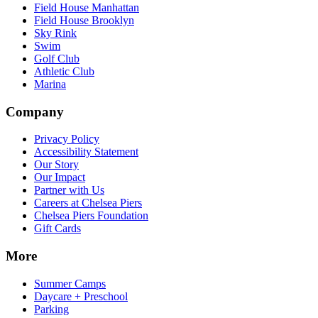
Field House Manhattan​​​​‌ ‍ ​‍​‍‌‍ ‌ ​‍‌‍‍‌‌‍‌ ‌‍‍‌‌‍ ‍​‍​‍​ ‍‍​‍​‍‌ ​ ‌‍​‌‌‍ ‍‌‍‍‌‌ ‌​‌ ‍‌​‍ ‍‌‍‍‌‌‍ ​‍​‍​‍ ​​‍​‍‌‍‍​‌ ​‍‌‍‌‌‌‍‌‍​‍​‍​ ‍‍​‍​‍‌‍‍​‌ ‌​‌ ‌​‌ ​​‌ ​ ​ ‍‍​‍ ​‍ ‌‍​ ‌‍‍​‌‍‌‌‌‍ ​‌ ​ ‌‍‌‌‌‍​‌‌ ​​‌‍‍‌‌‍‌‌‌ ​‍‌ ​ ​‍ ‍‌ ​ ‌‍​‌‌‍ ‍‌‍‍‌‌ ‌​‌ ‍‌​‍ ‍‌ ​ ‌ ‌​‌ ‌‌‌‍‌​‌‍‍‌‌‍ ​‍ ‌‍‍‌‌‍ ‍‌ ‌​‌‍‌‌‌‍ ‍‌ ‌​​‍ ‌‍‌‌‌‍‌​‌‍‍‌‌ ‌​​‍ ‌‍ ‌‌‍ ‌‍‌​‌‍‌‌​ ‌‌ ​​‌ ​‍‌‍‌‌‌ ​ ‌‍‌‌‌‍ ‍‌ ‌​‌‍​‌‌ ‌​‌‍‍‌‌‍ ‌‍ ‍​ ‍ ‌‍‍‌‌‍‌​​ ‌‌‍‌‍‌‍ ‌‍ ‌ ‌​‌‍‌‌‌ ​‍​ ‍ ‌ ‌​‌ ‍‌‌ ​​‌‍‌‌​ ‌‌‍‌‍‌‍ ‌‍ ‌ ‌​‌‍‌‌‌ ​‍​ ‍ ‌ ​​‌‍​‌‌ ‌​‌‍‍​​ ‌‌‍​ ‌‍ ‌‍ ​‌ ‌‌‌‍ ‌‌‍ ‍‌ ​ ​‍‌‌​ ‌‌‌​​‍‌‌ ‌‍‍ ‌‍‌‌‌ ‍‌​‍‌‌​ ​ ‌​‌​​‍‌‌​ ​ ‌​‌​​‍‌‌​ ​‍​ ​‍‌‍‌‌‌‍​‍​ ​‍​ ‍​‌‍​ ​ ‌‌‌‍​ ‌‍​ ‌‍‌‌‌‍​‍‌‍​‌​ ​‌​‍‌‌​ ​‍​ ​‍​‍‌‌​ ‌‌‌​‌​​‍ ‍‌‍ ​‌‍‍‌‌‍ ‍‌‍‍ ‌ ​ ​‍‌‌​ ‌‌‌​​‍‌‌ ‌‍‍ ‌‍‌‌‌ ‍‌​‍‌‌​ ​ ‌​‌​​‍‌‌​ ​ ‌​‌​​‍‌‌​ ​‍​ ​‍​ ​‌​ ​ ​ ​‌‌‍​‍​ ​​​ ​‌‌‍​‌​ ‌ ​ ​‍​ ​‍​ ‌‍​ ‌​​‍‌‌​ ​‍​ ​‍​‍‌‌​ ‌‌‌​‌​​‍ ‍‌‍ ‍‌‍​‌‌‍ ‌‌‍‌‌​ ‌‍​‍‌‍​‌‌ ​ ‌‍‌‌‌‌‌‌‌ ​‍‌‍ ​​ ‌‌‍‍​‌ ‌​‌ ‌​‌ ​​‌ ​ ​‍‌‌​ ​ ‌​​‌​‍‌‌​ ​‍‌​‌‍​‍‌‌​ ​‍‌​‌‍‌‍​ ‌‍‍​‌‍‌‌‌‍ ​‌ ​ ‌‍‌‌‌‍​‌‌ ​​‌‍‍‌‌‍‌‌‌ ​‍‌ ​ ​‍ ‍‌ ​ ‌‍​‌‌‍ ‍‌‍‍‌‌ ‌​‌ ‍‌​‍ ‍‌ ​ ‌ ‌​‌ ‌‌‌‍‌​‌‍‍‌‌‍ ​‍‌‍‌‍‍‌‌‍‌​​ ‌‌‍‌‍‌‍ ‌‍ ‌ ‌​‌‍‌‌‌ ​‍​‍‌‍‌ ‌​‌ ‍‌‌ ​​‌‍‌‌​ ‌‌‍‌‍‌‍ ‌‍ ‌ ‌​‌‍‌‌‌ ​‍​‍‌‍‌ ​​‌‍​‌‌ ‌​‌‍‍​​ ‌‌‍​ ‌‍ ‌‍ ​‌ ‌‌‌‍ ‌‌‍ ‍‌ ​ ​‍‌‌​ ‌‌‌​​‍‌‌ ‌‍‍ ‌‍‌‌‌ ‍‌​‍‌‌​ ​ ‌​‌​​‍‌‌​ ​ ‌​‌​​‍‌‌​ ​‍​ ​‍‌‍‌‌‌‍​‍​ ​‍​ ‍​‌‍​ ​ ‌‌‌‍​ ‌‍​ ‌‍‌‌‌‍​‍‌‍​‌​ ​‌​‍‌‌​ ​‍​ ​‍​‍‌‌​ ‌‌‌​‌​​‍ ‍‌‍ ​‌‍‍‌‌‍ ‍‌‍‍ ‌ ​ ​‍‌‌​ ‌‌‌​​‍‌‌ ‌‍‍ ‌‍‌‌‌ ‍‌​‍‌‌​ ​ ‌​‌​​‍‌‌​ ​ ‌​‌​​‍‌‌​ ​‍​ ​‍​ ​‌​ ​ ​ ​‌‌‍​‍​ ​​​ ​‌‌‍​‌​ ‌ ​ ​‍​ ​‍​ ‌‍​ ‌​​‍‌‌​ ​‍​ ​‍​‍‌‌​ ‌‌‌​‌​​‍ ‍‌‍ ‍‌‍​‌‌‍ ‌‌‍‌‌​‍‌‍‌ ​​‌‍‌‌‌ ​‍‌ ​ ‌ ​​‌‍‌‌‌‍​ ‌ ‌​‌‍‍‌‌ ‌‍‌‍‌‌​ ‌‌ ​​‌ ‌‌‌‍​‍‌‍ ​‌‍‍‌‌ ​ ‌‍‍​‌‍‌‌‌‍‌​​‍​‍‌ ‌
Field House Brooklyn​​​​‌ ‍ ​‍​‍‌‍ ‌ ​‍‌‍‍‌‌‍‌ ‌‍‍‌‌‍ ‍​‍​‍​ ‍‍​‍​‍‌ ​ ‌‍​‌‌‍ ‍‌‍‍‌‌ ‌​‌ ‍‌​‍ ‍‌‍‍‌‌‍ ​‍​‍​‍ ​​‍​‍‌‍‍​‌ ​‍‌‍‌‌‌‍‌‍​‍​‍​ ‍‍​‍​‍‌‍‍​‌ ‌​‌ ‌​‌ ​​‌ ​ ​ ‍‍​‍ ​‍ ‌‍​ ‌‍‍​‌‍‌‌‌‍ ​‌ ​ ‌‍‌‌‌‍​‌‌ ​​‌‍‍‌‌‍‌‌‌ ​‍‌ ​ ​‍ ‍‌ ​ ‌‍​‌‌‍ ‍‌‍‍‌‌ ‌​‌ ‍‌​‍ ‍‌ ​ ‌ ‌​‌ ‌‌‌‍‌​‌‍‍‌‌‍ ​‍ ‌‍‍‌‌‍ ‍‌ ‌​‌‍‌‌‌‍ ‍‌ ‌​​‍ ‌‍‌‌‌‍‌​‌‍‍‌‌ ‌​​‍ ‌‍ ‌‌‍ ‌‍‌​‌‍‌‌​ ‌‌ ​​‌ ​‍‌‍‌‌‌ ​ ‌‍‌‌‌‍ ‍‌ ‌​‌‍​‌‌ ‌​‌‍‍‌‌‍ ‌‍ ‍​ ‍ ‌‍‍‌‌‍‌​​ ‌‌‍‌‍‌‍ ‌‍ ‌ ‌​‌‍‌‌‌ ​‍​ ‍ ‌ ‌​‌ ‍‌‌ ​​‌‍‌‌​ ‌‌‍‌‍‌‍ ‌‍ ‌ ‌​‌‍‌‌‌ ​‍​ ‍ ‌ ​​‌‍​‌‌ ‌​‌‍‍​​ ‌‌‍​ ‌‍ ‌‍ ​‌ ‌‌‌‍ ‌‌‍ ‍‌ ​ ​‍‌‌​ ‌‌‌​​‍‌‌ ‌‍‍ ‌‍‌‌‌ ‍‌​‍‌‌​ ​ ‌​‌​​‍‌‌​ ​ ‌​‌​​‍‌‌​ ​‍​ ​‍‌‍‌‌‌‍​‍​ ​‍​ ‍​‌‍​ ​ ‌‌‌‍​ ‌‍​ ‌‍‌‌‌‍​‍‌‍​‌​ ​‌​‍‌‌​ ​‍​ ​‍​‍‌‌​ ‌‌‌​‌​​‍ ‍‌‍ ​‌‍‍‌‌‍ ‍‌‍‍ ‌ ​ ​‍‌‌​ ‌‌‌​​‍‌‌ ‌‍‍ ‌‍‌‌‌ ‍‌​‍‌‌​ ​ ‌​‌​​‍‌‌​ ​ ‌​‌​​‍‌‌​ ​‍​ ​‍​ ‌‍​ ‍​​ ‌ ‌‍‌​​ ​‌​ ​‍​ ‌‌​ ‌‍​ ​‍​ ​‌‌‍​ ​ ​‌​‍‌‌​ ​‍​ ​‍​‍‌‌​ ‌‌‌​‌​​‍ ‍‌‍ ‍‌‍​‌‌‍ ‌‌‍‌‌​ ‌‍​‍‌‍​‌‌ ​ ‌‍‌‌‌‌‌‌‌ ​‍‌‍ ​​ ‌‌‍‍​‌ ‌​‌ ‌​‌ ​​‌ ​ ​‍‌‌​ ​ ‌​​‌​‍‌‌​ ​‍‌​‌‍​‍‌‌​ ​‍‌​‌‍‌‍​ ‌‍‍​‌‍‌‌‌‍ ​‌ ​ ‌‍‌‌‌‍​‌‌ ​​‌‍‍‌‌‍‌‌‌ ​‍‌ ​ ​‍ ‍‌ ​ ‌‍​‌‌‍ ‍‌‍‍‌‌ ‌​‌ ‍‌​‍ ‍‌ ​ ‌ ‌​‌ ‌‌‌‍‌​‌‍‍‌‌‍ ​‍‌‍‌‍‍‌‌‍‌​​ ‌‌‍‌‍‌‍ ‌‍ ‌ ‌​‌‍‌‌‌ ​‍​‍‌‍‌ ‌​‌ ‍‌‌ ​​‌‍‌‌​ ‌‌‍‌‍‌‍ ‌‍ ‌ ‌​‌‍‌‌‌ ​‍​‍‌‍‌ ​​‌‍​‌‌ ‌​‌‍‍​​ ‌‌‍​ ‌‍ ‌‍ ​‌ ‌‌‌‍ ‌‌‍ ‍‌ ​ ​‍‌‌​ ‌‌‌​​‍‌‌ ‌‍‍ ‌‍‌‌‌ ‍‌​‍‌‌​ ​ ‌​‌​​‍‌‌​ ​ ‌​‌​​‍‌‌​ ​‍​ ​‍‌‍‌‌‌‍​‍​ ​‍​ ‍​‌‍​ ​ ‌‌‌‍​ ‌‍​ ‌‍‌‌‌‍​‍‌‍​‌​ ​‌​‍‌‌​ ​‍​ ​‍​‍‌‌​ ‌‌‌​‌​​‍ ‍‌‍ ​‌‍‍‌‌‍ ‍‌‍‍ ‌ ​ ​‍‌‌​ ‌‌‌​​‍‌‌ ‌‍‍ ‌‍‌‌‌ ‍‌​‍‌‌​ ​ ‌​‌​​‍‌‌​ ​ ‌​‌​​‍‌‌​ ​‍​ ​‍​ ‌‍​ ‍​​ ‌ ‌‍‌​​ ​‌​ ​‍​ ‌‌​ ‌‍​ ​‍​ ​‌‌‍​ ​ ​‌​‍‌‌​ ​‍​ ​‍​‍‌‌​ ‌‌‌​‌​​‍ ‍‌‍ ‍‌‍​‌‌‍ ‌‌‍‌‌​‍‌‍‌ ​​‌‍‌‌‌ ​‍‌ ​ ‌ ​​‌‍‌‌‌‍​ ‌ ‌​‌‍‍‌‌ ‌‍‌‍‌‌​ ‌‌ ​​‌ ‌‌‌‍​‍‌‍ ​‌‍‍‌‌ ​ ‌‍‍​‌‍‌‌‌‍‌​​‍​‍‌ ‌
Sky Rink​​​​‌ ‍ ​‍​‍‌‍ ‌ ​‍‌‍‍‌‌‍‌ ‌‍‍‌‌‍ ‍​‍​‍​ ‍‍​‍​‍‌ ​ ‌‍​‌‌‍ ‍‌‍‍‌‌ ‌​‌ ‍‌​‍ ‍‌‍‍‌‌‍ ​‍​‍​‍ ​​‍​‍‌‍‍​‌ ​‍‌‍‌‌‌‍‌‍​‍​‍​ ‍‍​‍​‍‌‍‍​‌ ‌​‌ ‌​‌ ​​‌ ​ ​ ‍‍​‍ ​‍ ‌‍​ ‌‍‍​‌‍‌‌‌‍ ​‌ ​ ‌‍‌‌‌‍​‌‌ ​​‌‍‍‌‌‍‌‌‌ ​‍‌ ​ ​‍ ‍‌ ​ ‌‍​‌‌‍ ‍‌‍‍‌‌ ‌​‌ ‍‌​‍ ‍‌ ​ ‌ ‌​‌ ‌‌‌‍‌​‌‍‍‌‌‍ ​‍ ‌‍‍‌‌‍ ‍‌ ‌​‌‍‌‌‌‍ ‍‌ ‌​​‍ ‌‍‌‌‌‍‌​‌‍‍‌‌ ‌​​‍ ‌‍ ‌‌‍ ‌‍‌​‌‍‌‌​ ‌‌ ​​‌ ​‍‌‍‌‌‌ ​ ‌‍‌‌‌‍ ‍‌ ‌​‌‍​‌‌ ‌​‌‍‍‌‌‍ ‌‍ ‍​ ‍ ‌‍‍‌‌‍‌​​ ‌‌‍‌‍‌‍ ‌‍ ‌ ‌​‌‍‌‌‌ ​‍​ ‍ ‌ ‌​‌ ‍‌‌ ​​‌‍‌‌​ ‌‌‍‌‍‌‍ ‌‍ ‌ ‌​‌‍‌‌‌ ​‍​ ‍ ‌ ​​‌‍​‌‌ ‌​‌‍‍​​ ‌‌‍​ ‌‍ ‌‍ ​‌ ‌‌‌‍ ‌‌‍ ‍‌ ​ ​‍‌‌​ ‌‌‌​​‍‌‌ ‌‍‍ ‌‍‌‌‌ ‍‌​‍‌‌​ ​ ‌​‌​​‍‌‌​ ​ ‌​‌​​‍‌‌​ ​‍​ ​‍‌‍‌‌‌‍​‍​ ​‍​ ‍​‌‍​ ​ ‌‌‌‍​ ‌‍​ ‌‍‌‌‌‍​‍‌‍​‌​ ​‌​‍‌‌​ ​‍​ ​‍​‍‌‌​ ‌‌‌​‌​​‍ ‍‌‍ ​‌‍‍‌‌‍ ‍‌‍‍ ‌ ​ ​‍‌‌​ ‌‌‌​​‍‌‌ ‌‍‍ ‌‍‌‌‌ ‍‌​‍‌‌​ ​ ‌​‌​​‍‌‌​ ​ ‌​‌​​‍‌‌​ ​‍​ ​‍​ ‌​​ ‌ ‌‍‌‍‌‍‌‍​ ​​​ ‌‍​ ‌‌​ ‌​‌‍‌​‌‍‌​​ ​‌‌‍​‍​‍‌‌​ ​‍​ ​‍​‍‌‌​ ‌‌‌​‌​​‍ ‍‌‍ ‍‌‍​‌‌‍ ‌‌‍‌‌​ ‌‍​‍‌‍​‌‌ ​ ‌‍‌‌‌‌‌‌‌ ​‍‌‍ ​​ ‌‌‍‍​‌ ‌​‌ ‌​‌ ​​‌ ​ ​‍‌‌​ ​ ‌​​‌​‍‌‌​ ​‍‌​‌‍​‍‌‌​ ​‍‌​‌‍‌‍​ ‌‍‍​‌‍‌‌‌‍ ​‌ ​ ‌‍‌‌‌‍​‌‌ ​​‌‍‍‌‌‍‌‌‌ ​‍‌ ​ ​‍ ‍‌ ​ ‌‍​‌‌‍ ‍‌‍‍‌‌ ‌​‌ ‍‌​‍ ‍‌ ​ ‌ ‌​‌ ‌‌‌‍‌​‌‍‍‌‌‍ ​‍‌‍‌‍‍‌‌‍‌​​ ‌‌‍‌‍‌‍ ‌‍ ‌ ‌​‌‍‌‌‌ ​‍​‍‌‍‌ ‌​‌ ‍‌‌ ​​‌‍‌‌​ ‌‌‍‌‍‌‍ ‌‍ ‌ ‌​‌‍‌‌‌ ​‍​‍‌‍‌ ​​‌‍​‌‌ ‌​‌‍‍​​ ‌‌‍​ ‌‍ ‌‍ ​‌ ‌‌‌‍ ‌‌‍ ‍‌ ​ ​‍‌‌​ ‌‌‌​​‍‌‌ ‌‍‍ ‌‍‌‌‌ ‍‌​‍‌‌​ ​ ‌​‌​​‍‌‌​ ​ ‌​‌​​‍‌‌​ ​‍​ ​‍‌‍‌‌‌‍​‍​ ​‍​ ‍​‌‍​ ​ ‌‌‌‍​ ‌‍​ ‌‍‌‌‌‍​‍‌‍​‌​ ​‌​‍‌‌​ ​‍​ ​‍​‍‌‌​ ‌‌‌​‌​​‍ ‍‌‍ ​‌‍‍‌‌‍ ‍‌‍‍ ‌ ​ ​‍‌‌​ ‌‌‌​​‍‌‌ ‌‍‍ ‌‍‌‌‌ ‍‌​‍‌‌​ ​ ‌​‌​​‍‌‌​ ​ ‌​‌​​‍‌‌​ ​‍​ ​‍​ ‌​​ ‌ ‌‍‌‍‌‍‌‍​ ​​​ ‌‍​ ‌‌​ ‌​‌‍‌​‌‍‌​​ ​‌‌‍​‍​‍‌‌​ ​‍​ ​‍​‍‌‌​ ‌‌‌​‌​​‍ ‍‌‍ ‍‌‍​‌‌‍ ‌‌‍‌‌​‍‌‍‌ ​​‌‍‌‌‌ ​‍‌ ​ ‌ ​​‌‍‌‌‌‍​ ‌ ‌​‌‍‍‌‌ ‌‍‌‍‌‌​ ‌‌ ​​‌ ‌‌‌‍​‍‌‍ ​‌‍‍‌‌ ​ ‌‍‍​‌‍‌‌‌‍‌​​‍​‍‌ ‌
Swim​​​​‌ ‍ ​‍​‍‌‍ ‌ ​‍‌‍‍‌‌‍‌ ‌‍‍‌‌‍ ‍​‍​‍​ ‍‍​‍​‍‌ ​ ‌‍​‌‌‍ ‍‌‍‍‌‌ ‌​‌ ‍‌​‍ ‍‌‍‍‌‌‍ ​‍​‍​‍ ​​‍​‍‌‍‍​‌ ​‍‌‍‌‌‌‍‌‍​‍​‍​ ‍‍​‍​‍‌‍‍​‌ ‌​‌ ‌​‌ ​​‌ ​ ​ ‍‍​‍ ​‍ ‌‍​ ‌‍‍​‌‍‌‌‌‍ ​‌ ​ ‌‍‌‌‌‍​‌‌ ​​‌‍‍‌‌‍‌‌‌ ​‍‌ ​ ​‍ ‍‌ ​ ‌‍​‌‌‍ ‍‌‍‍‌‌ ‌​‌ ‍‌​‍ ‍‌ ​ ‌ ‌​‌ ‌‌‌‍‌​‌‍‍‌‌‍ ​‍ ‌‍‍‌‌‍ ‍‌ ‌​‌‍‌‌‌‍ ‍‌ ‌​​‍ ‌‍‌‌‌‍‌​‌‍‍‌‌ ‌​​‍ ‌‍ ‌‌‍ ‌‍‌​‌‍‌‌​ ‌‌ ​​‌ ​‍‌‍‌‌‌ ​ ‌‍‌‌‌‍ ‍‌ ‌​‌‍​‌‌ ‌​‌‍‍‌‌‍ ‌‍ ‍​ ‍ ‌‍‍‌‌‍‌​​ ‌‌‍‌‍‌‍ ‌‍ ‌ ‌​‌‍‌‌‌ ​‍​ ‍ ‌ ‌​‌ ‍‌‌ ​​‌‍‌‌​ ‌‌‍‌‍‌‍ ‌‍ ‌ ‌​‌‍‌‌‌ ​‍​ ‍ ‌ ​​‌‍​‌‌ ‌​‌‍‍​​ ‌‌‍​ ‌‍ ‌‍ ​‌ ‌‌‌‍ ‌‌‍ ‍‌ ​ ​‍‌‌​ ‌‌‌​​‍‌‌ ‌‍‍ ‌‍‌‌‌ ‍‌​‍‌‌​ ​ ‌​‌​​‍‌‌​ ​ ‌​‌​​‍‌‌​ ​‍​ ​‍‌‍‌‌‌‍​‍​ ​‍​ ‍​‌‍​ ​ ‌‌‌‍​ ‌‍​ ‌‍‌‌‌‍​‍‌‍​‌​ ​‌​‍‌‌​ ​‍​ ​‍​‍‌‌​ ‌‌‌​‌​​‍ ‍‌‍ ​‌‍‍‌‌‍ ‍‌‍‍ ‌ ​ ​‍‌‌​ ‌‌‌​​‍‌‌ ‌‍‍ ‌‍‌‌‌ ‍‌​‍‌‌​ ​ ‌​‌​​‍‌‌​ ​ ‌​‌​​‍‌‌​ ​‍​ ​‍‌‍‌‍‌‍‌‍​ ​​​ ‌‌​ ‌‌​ ‌​​ ​‍‌‍​ ​ ​‌​ ​ ‌‍​ ‌‍​‌‌‍​ ‌‍‌‌​ ‌‍​ ​‌​ ​ ‌‍​ ‌‍​‍​ ‌​​ ‍​‌‍‌​​ ‍​​ ‌‍​ ‌‌‌‍​‍​ ‌​​ ‌​​ ​‌​ ‍‌​ ‍‌‌‍​ ​‍‌‌​ ​‍​ ​‍​‍‌‌​ ‌‌‌​‌​​‍ ‍‌‍ ‍‌‍​‌‌‍ ‌‌‍‌‌​ ‌‍​‍‌‍​‌‌ ​ ‌‍‌‌‌‌‌‌‌ ​‍‌‍ ​​ ‌‌‍‍​‌ ‌​‌ ‌​‌ ​​‌ ​ ​‍‌‌​ ​ ‌​​‌​‍‌‌​ ​‍‌​‌‍​‍‌‌​ ​‍‌​‌‍‌‍​ ‌‍‍​‌‍‌‌‌‍ ​‌ ​ ‌‍‌‌‌‍​‌‌ ​​‌‍‍‌‌‍‌‌‌ ​‍‌ ​ ​‍ ‍‌ ​ ‌‍​‌‌‍ ‍‌‍‍‌‌ ‌​‌ ‍‌​‍ ‍‌ ​ ‌ ‌​‌ ‌‌‌‍‌​‌‍‍‌‌‍ ​‍‌‍‌‍‍‌‌‍‌​​ ‌‌‍‌‍‌‍ ‌‍ ‌ ‌​‌‍‌‌‌ ​‍​‍‌‍‌ ‌​‌ ‍‌‌ ​​‌‍‌‌​ ‌‌‍‌‍‌‍ ‌‍ ‌ ‌​‌‍‌‌‌ ​‍​‍‌‍‌ ​​‌‍​‌‌ ‌​‌‍‍​​ ‌‌‍​ ‌‍ ‌‍ ​‌ ‌‌‌‍ ‌‌‍ ‍‌ ​ ​‍‌‌​ ‌‌‌​​‍‌‌ ‌‍‍ ‌‍‌‌‌ ‍‌​‍‌‌​ ​ ‌​‌​​‍‌‌​ ​ ‌​‌​​‍‌‌​ ​‍​ ​‍‌‍‌‌‌‍​‍​ ​‍​ ‍​‌‍​ ​ ‌‌‌‍​ ‌‍​ ‌‍‌‌‌‍​‍‌‍​‌​ ​‌​‍‌‌​ ​‍​ ​‍​‍‌‌​ ‌‌‌​‌​​‍ ‍‌‍ ​‌‍‍‌‌‍ ‍‌‍‍ ‌ ​ ​‍‌‌​ ‌‌‌​​‍‌‌ ‌‍‍ ‌‍‌‌‌ ‍‌​‍‌‌​ ​ ‌​‌​​‍‌‌​ ​ ‌​‌​​‍‌‌​ ​‍​ ​‍‌‍‌‍‌‍‌‍​ ​​​ ‌‌​ ‌‌​ ‌​​ ​‍‌‍​ ​ ​‌​ ​ ‌‍​ ‌‍​‌‌‍​ ‌‍‌‌​ ‌‍​ ​‌​ ​ ‌‍​ ‌‍​‍​ ‌​​ ‍​‌‍‌​​ ‍​​ ‌‍​ ‌‌‌‍​‍​ ‌​​ ‌​​ ​‌​ ‍‌​ ‍‌‌‍​ ​‍‌‌​ ​‍​ ​‍​‍‌‌​ ‌‌‌​‌​​‍ ‍‌‍ ‍‌‍​‌‌‍ ‌‌‍‌‌​‍‌‍‌ ​​‌‍‌‌‌ ​‍‌ ​ ‌ ​​‌‍‌‌‌‍​ ‌ ‌​‌‍‍‌‌ ‌‍‌‍‌‌​ ‌‌ ​​‌ ‌‌‌‍​‍‌‍ ​‌‍‍‌‌ ​ ‌‍‍​‌‍‌‌‌‍‌​​‍​‍‌ ‌
Golf Club​​​​‌ ‍ ​‍​‍‌‍ ‌ ​‍‌‍‍‌‌‍‌ ‌‍‍‌‌‍ ‍​‍​‍​ ‍‍​‍​‍‌ ​ ‌‍​‌‌‍ ‍‌‍‍‌‌ ‌​‌ ‍‌​‍ ‍‌‍‍‌‌‍ ​‍​‍​‍ ​​‍​‍‌‍‍​‌ ​‍‌‍‌‌‌‍‌‍​‍​‍​ ‍‍​‍​‍‌‍‍​‌ ‌​‌ ‌​‌ ​​‌ ​ ​ ‍‍​‍ ​‍ ‌‍​ ‌‍‍​‌‍‌‌‌‍ ​‌ ​ ‌‍‌‌‌‍​‌‌ ​​‌‍‍‌‌‍‌‌‌ ​‍‌ ​ ​‍ ‍‌ ​ ‌‍​‌‌‍ ‍‌‍‍‌‌ ‌​‌ ‍‌​‍ ‍‌ ​ ‌ ‌​‌ ‌‌‌‍‌​‌‍‍‌‌‍ ​‍ ‌‍‍‌‌‍ ‍‌ ‌​‌‍‌‌‌‍ ‍‌ ‌​​‍ ‌‍‌‌‌‍‌​‌‍‍‌‌ ‌​​‍ ‌‍ ‌‌‍ ‌‍‌​‌‍‌‌​ ‌‌ ​​‌ ​‍‌‍‌‌‌ ​ ‌‍‌‌‌‍ ‍‌ ‌​‌‍​‌‌ ‌​‌‍‍‌‌‍ ‌‍ ‍​ ‍ ‌‍‍‌‌‍‌​​ ‌‌‍‌‍‌‍ ‌‍ ‌ ‌​‌‍‌‌‌ ​‍​ ‍ ‌ ‌​‌ ‍‌‌ ​​‌‍‌‌​ ‌‌‍‌‍‌‍ ‌‍ ‌ ‌​‌‍‌‌‌ ​‍​ ‍ ‌ ​​‌‍​‌‌ ‌​‌‍‍​​ ‌‌‍​ ‌‍ ‌‍ ​‌ ‌‌‌‍ ‌‌‍ ‍‌ ​ ​‍‌‌​ ‌‌‌​​‍‌‌ ‌‍‍ ‌‍‌‌‌ ‍‌​‍‌‌​ ​ ‌​‌​​‍‌‌​ ​ ‌​‌​​‍‌‌​ ​‍​ ​‍‌‍‌‌‌‍​‍​ ​‍​ ‍​‌‍​ ​ ‌‌‌‍​ ‌‍​ ‌‍‌‌‌‍​‍‌‍​‌​ ​‌​‍‌‌​ ​‍​ ​‍​‍‌‌​ ‌‌‌​‌​​‍ ‍‌‍ ​‌‍‍‌‌‍ ‍‌‍‍ ‌ ​ ​‍‌‌​ ‌‌‌​​‍‌‌ ‌‍‍ ‌‍‌‌‌ ‍‌​‍‌‌​ ​ ‌​‌​​‍‌‌​ ​ ‌​‌​​‍‌‌​ ​‍​ ​‍​ ‌​‌‍‌‌​ ‌‍‌‍‌​​ ​‍​ ‌‍​ ​‍‌‍‌‍‌‍​‌‌‍​ ‌‍​ ‌‍​ ​‍‌‌​ ​‍​ ​‍​‍‌‌​ ‌‌‌​‌​​‍ ‍‌‍ ‍‌‍​‌‌‍ ‌‌‍‌‌​ ‌‍​‍‌‍​‌‌ ​ ‌‍‌‌‌‌‌‌‌ ​‍‌‍ ​​ ‌‌‍‍​‌ ‌​‌ ‌​‌ ​​‌ ​ ​‍‌‌​ ​ ‌​​‌​‍‌‌​ ​‍‌​‌‍​‍‌‌​ ​‍‌​‌‍‌‍​ ‌‍‍​‌‍‌‌‌‍ ​‌ ​ ‌‍‌‌‌‍​‌‌ ​​‌‍‍‌‌‍‌‌‌ ​‍‌ ​ ​‍ ‍‌ ​ ‌‍​‌‌‍ ‍‌‍‍‌‌ ‌​‌ ‍‌​‍ ‍‌ ​ ‌ ‌​‌ ‌‌‌‍‌​‌‍‍‌‌‍ ​‍‌‍‌‍‍‌‌‍‌​​ ‌‌‍‌‍‌‍ ‌‍ ‌ ‌​‌‍‌‌‌ ​‍​‍‌‍‌ ‌​‌ ‍‌‌ ​​‌‍‌‌​ ‌‌‍‌‍‌‍ ‌‍ ‌ ‌​‌‍‌‌‌ ​‍​‍‌‍‌ ​​‌‍​‌‌ ‌​‌‍‍​​ ‌‌‍​ ‌‍ ‌‍ ​‌ ‌‌‌‍ ‌‌‍ ‍‌ ​ ​‍‌‌​ ‌‌‌​​‍‌‌ ‌‍‍ ‌‍‌‌‌ ‍‌​‍‌‌​ ​ ‌​‌​​‍‌‌​ ​ ‌​‌​​‍‌‌​ ​‍​ ​‍‌‍‌‌‌‍​‍​ ​‍​ ‍​‌‍​ ​ ‌‌‌‍​ ‌‍​ ‌‍‌‌‌‍​‍‌‍​‌​ ​‌​‍‌‌​ ​‍​ ​‍​‍‌‌​ ‌‌‌​‌​​‍ ‍‌‍ ​‌‍‍‌‌‍ ‍‌‍‍ ‌ ​ ​‍‌‌​ ‌‌‌​​‍‌‌ ‌‍‍ ‌‍‌‌‌ ‍‌​‍‌‌​ ​ ‌​‌​​‍‌‌​ ​ ‌​‌​​‍‌‌​ ​‍​ ​‍​ ‌​‌‍‌‌​ ‌‍‌‍‌​​ ​‍​ ‌‍​ ​‍‌‍‌‍‌‍​‌‌‍​ ‌‍​ ‌‍​ ​‍‌‌​ ​‍​ ​‍​‍‌‌​ ‌‌‌​‌​​‍ ‍‌‍ ‍‌‍​‌‌‍ ‌‌‍‌‌​‍‌‍‌ ​​‌‍‌‌‌ ​‍‌ ​ ‌ ​​‌‍‌‌‌‍​ ‌ ‌​‌‍‍‌‌ ‌‍‌‍‌‌​ ‌‌ ​​‌ ‌‌‌‍​‍‌‍ ​‌‍‍‌‌ ​ ‌‍‍​‌‍‌‌‌‍‌​​‍​‍‌ ‌
Athletic Club​​​​‌ ‍ ​‍​‍‌‍ ‌ ​‍‌‍‍‌‌‍‌ ‌‍‍‌‌‍ ‍​‍​‍​ ‍‍​‍​‍‌ ​ ‌‍​‌‌‍ ‍‌‍‍‌‌ ‌​‌ ‍‌​‍ ‍‌‍‍‌‌‍ ​‍​‍​‍ ​​‍​‍‌‍‍​‌ ​‍‌‍‌‌‌‍‌‍​‍​‍​ ‍‍​‍​‍‌‍‍​‌ ‌​‌ ‌​‌ ​​‌ ​ ​ ‍‍​‍ ​‍ ‌‍​ ‌‍‍​‌‍‌‌‌‍ ​‌ ​ ‌‍‌‌‌‍​‌‌ ​​‌‍‍‌‌‍‌‌‌ ​‍‌ ​ ​‍ ‍‌ ​ ‌‍​‌‌‍ ‍‌‍‍‌‌ ‌​‌ ‍‌​‍ ‍‌ ​ ‌ ‌​‌ ‌‌‌‍‌​‌‍‍‌‌‍ ​‍ ‌‍‍‌‌‍ ‍‌ ‌​‌‍‌‌‌‍ ‍‌ ‌​​‍ ‌‍‌‌‌‍‌​‌‍‍‌‌ ‌​​‍ ‌‍ ‌‌‍ ‌‍‌​‌‍‌‌​ ‌‌ ​​‌ ​‍‌‍‌‌‌ ​ ‌‍‌‌‌‍ ‍‌ ‌​‌‍​‌‌ ‌​‌‍‍‌‌‍ ‌‍ ‍​ ‍ ‌‍‍‌‌‍‌​​ ‌‌‍‌‍‌‍ ‌‍ ‌ ‌​‌‍‌‌‌ ​‍​ ‍ ‌ ‌​‌ ‍‌‌ ​​‌‍‌‌​ ‌‌‍‌‍‌‍ ‌‍ ‌ ‌​‌‍‌‌‌ ​‍​ ‍ ‌ ​​‌‍​‌‌ ‌​‌‍‍​​ ‌‌‍​ ‌‍ ‌‍ ​‌ ‌‌‌‍ ‌‌‍ ‍‌ ​ ​‍‌‌​ ‌‌‌​​‍‌‌ ‌‍‍ ‌‍‌‌‌ ‍‌​‍‌‌​ ​ ‌​‌​​‍‌‌​ ​ ‌​‌​​‍‌‌​ ​‍​ ​‍‌‍‌‌‌‍​‍​ ​‍​ ‍​‌‍​ ​ ‌‌‌‍​ ‌‍​ ‌‍‌‌‌‍​‍‌‍​‌​ ​‌​‍‌‌​ ​‍​ ​‍​‍‌‌​ ‌‌‌​‌​​‍ ‍‌‍ ​‌‍‍‌‌‍ ‍‌‍‍ ‌ ​ ​‍‌‌​ ‌‌‌​​‍‌‌ ‌‍‍ ‌‍‌‌‌ ‍‌​‍‌‌​ ​ ‌​‌​​‍‌‌​ ​ ‌​‌​​‍‌‌​ ​‍​ ​‍​ ‍​‌‍​‌​ ​ ​ ‌​‌‍​‌​ ‌ ‌‍‌​‌‍​‌​ ​ ​ ‍​‌‍‌‌‌‍​ ​‍‌‌​ ​‍​ ​‍​‍‌‌​ ‌‌‌​‌​​‍ ‍‌‍ ‍‌‍​‌‌‍ ‌‌‍‌‌​ ‌‍​‍‌‍​‌‌ ​ ‌‍‌‌‌‌‌‌‌ ​‍‌‍ ​​ ‌‌‍‍​‌ ‌​‌ ‌​‌ ​​‌ ​ ​‍‌‌​ ​ ‌​​‌​‍‌‌​ ​‍‌​‌‍​‍‌‌​ ​‍‌​‌‍‌‍​ ‌‍‍​‌‍‌‌‌‍ ​‌ ​ ‌‍‌‌‌‍​‌‌ ​​‌‍‍‌‌‍‌‌‌ ​‍‌ ​ ​‍ ‍‌ ​ ‌‍​‌‌‍ ‍‌‍‍‌‌ ‌​‌ ‍‌​‍ ‍‌ ​ ‌ ‌​‌ ‌‌‌‍‌​‌‍‍‌‌‍ ​‍‌‍‌‍‍‌‌‍‌​​ ‌‌‍‌‍‌‍ ‌‍ ‌ ‌​‌‍‌‌‌ ​‍​‍‌‍‌ ‌​‌ ‍‌‌ ​​‌‍‌‌​ ‌‌‍‌‍‌‍ ‌‍ ‌ ‌​‌‍‌‌‌ ​‍​‍‌‍‌ ​​‌‍​‌‌ ‌​‌‍‍​​ ‌‌‍​ ‌‍ ‌‍ ​‌ ‌‌‌‍ ‌‌‍ ‍‌ ​ ​‍‌‌​ ‌‌‌​​‍‌‌ ‌‍‍ ‌‍‌‌‌ ‍‌​‍‌‌​ ​ ‌​‌​​‍‌‌​ ​ ‌​‌​​‍‌‌​ ​‍​ ​‍‌‍‌‌‌‍​‍​ ​‍​ ‍​‌‍​ ​ ‌‌‌‍​ ‌‍​ ‌‍‌‌‌‍​‍‌‍​‌​ ​‌​‍‌‌​ ​‍​ ​‍​‍‌‌​ ‌‌‌​‌​​‍ ‍‌‍ ​‌‍‍‌‌‍ ‍‌‍‍ ‌ ​ ​‍‌‌​ ‌‌‌​​‍‌‌ ‌‍‍ ‌‍‌‌‌ ‍‌​‍‌‌​ ​ ‌​‌​​‍‌‌​ ​ ‌​‌​​‍‌‌​ ​‍​ ​‍​ ‍​‌‍​‌​ ​ ​ ‌​‌‍​‌​ ‌ ‌‍‌​‌‍​‌​ ​ ​ ‍​‌‍‌‌‌‍​ ​‍‌‌​ ​‍​ ​‍​‍‌‌​ ‌‌‌​‌​​‍ ‍‌‍ ‍‌‍​‌‌‍ ‌‌‍‌‌​‍‌‍‌ ​​‌‍‌‌‌ ​‍‌ ​ ‌ ​​‌‍‌‌‌‍​ ‌ ‌​‌‍‍‌‌ ‌‍‌‍‌‌​ ‌‌ ​​‌ ‌‌‌‍​‍‌‍ ​‌‍‍‌‌ ​ ‌‍‍​‌‍‌‌‌‍‌​​‍​‍‌ ‌
Marina​​​​‌ ‍ ​‍​‍‌‍ ‌ ​‍‌‍‍‌‌‍‌ ‌‍‍‌‌‍ ‍​‍​‍​ ‍‍​‍​‍‌ ​ ‌‍​‌‌‍ ‍‌‍‍‌‌ ‌​‌ ‍‌​‍ ‍‌‍‍‌‌‍ ​‍​‍​‍ ​​‍​‍‌‍‍​‌ ​‍‌‍‌‌‌‍‌‍​‍​‍​ ‍‍​‍​‍‌‍‍​‌ ‌​‌ ‌​‌ ​​‌ ​ ​ ‍‍​‍ ​‍ ‌‍​ ‌‍‍​‌‍‌‌‌‍ ​‌ ​ ‌‍‌‌‌‍​‌‌ ​​‌‍‍‌‌‍‌‌‌ ​‍‌ ​ ​‍ ‍‌ ​ ‌‍​‌‌‍ ‍‌‍‍‌‌ ‌​‌ ‍‌​‍ ‍‌ ​ ‌ ‌​‌ ‌‌‌‍‌​‌‍‍‌‌‍ ​‍ ‌‍‍‌‌‍ ‍‌ ‌​‌‍‌‌‌‍ ‍‌ ‌​​‍ ‌‍‌‌‌‍‌​‌‍‍‌‌ ‌​​‍ ‌‍ ‌‌‍ ‌‍‌​‌‍‌‌​ ‌‌ ​​‌ ​‍‌‍‌‌‌ ​ ‌‍‌‌‌‍ ‍‌ ‌​‌‍​‌‌ ‌​‌‍‍‌‌‍ ‌‍ ‍​ ‍ ‌‍‍‌‌‍‌​​ ‌‌‍‌‍‌‍ ‌‍ ‌ ‌​‌‍‌‌‌ ​‍​ ‍ ‌ ‌​‌ ‍‌‌ ​​‌‍‌‌​ ‌‌‍‌‍‌‍ ‌‍ ‌ ‌​‌‍‌‌‌ ​‍​ ‍ ‌ ​​‌‍​‌‌ ‌​‌‍‍​​ ‌‌‍​ ‌‍ ‌‍ ​‌ ‌‌‌‍ ‌‌‍ ‍‌ ​ ​‍‌‌​ ‌‌‌​​‍‌‌ ‌‍‍ ‌‍‌‌‌ ‍‌​‍‌‌​ ​ ‌​‌​​‍‌‌​ ​ ‌​‌​​‍‌‌​ ​‍​ ​‍‌‍‌‌‌‍​‍​ ​‍​ ‍​‌‍​ ​ ‌‌‌‍​ ‌‍​ ‌‍‌‌‌‍​‍‌‍​‌​ ​‌​‍‌‌​ ​‍​ ​‍​‍‌‌​ ‌‌‌​‌​​‍ ‍‌‍ ​‌‍‍‌‌‍ ‍‌‍‍ ‌ ​ ​‍‌‌​ ‌‌‌​​‍‌‌ ‌‍‍ ‌‍‌‌‌ ‍‌​‍‌‌​ ​ ‌​‌​​‍‌‌​ ​ ‌​‌​​‍‌‌​ ​‍​ ​‍​ ‌‍​ ‌‌​ ‌‍​ ‌‌‌‍‌‌‌‍‌‍‌‍​‌​ ​​​ ‌‍​ ‌‌​ ‌​‌‍‌​​‍‌‌​ ​‍​ ​‍​‍‌‌​ ‌‌‌​‌​​‍ ‍‌‍ ‍‌‍​‌‌‍ ‌‌‍‌‌​ ‌‍​‍‌‍​‌‌ ​ ‌‍‌‌‌‌‌‌‌ ​‍‌‍ ​​ ‌‌‍‍​‌ ‌​‌ ‌​‌ ​​‌ ​ ​‍‌‌​ ​ ‌​​‌​‍‌‌​ ​‍‌​‌‍​‍‌‌​ ​‍‌​‌‍‌‍​ ‌‍‍​‌‍‌‌‌‍ ​‌ ​ ‌‍‌‌‌‍​‌‌ ​​‌‍‍‌‌‍‌‌‌ ​‍‌ ​ ​‍ ‍‌ ​ ‌‍​‌‌‍ ‍‌‍‍‌‌ ‌​‌ ‍‌​‍ ‍‌ ​ ‌ ‌​‌ ‌‌‌‍‌​‌‍‍‌‌‍ ​‍‌‍‌‍‍‌‌‍‌​​ ‌‌‍‌‍‌‍ ‌‍ ‌ ‌​‌‍‌‌‌ ​‍​‍‌‍‌ ‌​‌ ‍‌‌ ​​‌‍‌‌​ ‌‌‍‌‍‌‍ ‌‍ ‌ ‌​‌‍‌‌‌ ​‍​‍‌‍‌ ​​‌‍​‌‌ ‌​‌‍‍​​ ‌‌‍​ ‌‍ ‌‍ ​‌ ‌‌‌‍ ‌‌‍ ‍‌ ​ ​‍‌‌​ ‌‌‌​​‍‌‌ ‌‍‍ ‌‍‌‌‌ ‍‌​‍‌‌​ ​ ‌​‌​​‍‌‌​ ​ ‌​‌​​‍‌‌​ ​‍​ ​‍‌‍‌‌‌‍​‍​ ​‍​ ‍​‌‍​ ​ ‌‌‌‍​ ‌‍​ ‌‍‌‌‌‍​‍‌‍​‌​ ​‌​‍‌‌​ ​‍​ ​‍​‍‌‌​ ‌‌‌​‌​​‍ ‍‌‍ ​‌‍‍‌‌‍ ‍‌‍‍ ‌ ​ ​‍‌‌​ ‌‌‌​​‍‌‌ ‌‍‍ ‌‍‌‌‌ ‍‌​‍‌‌​ ​ ‌​‌​​‍‌‌​ ​ ‌​‌​​‍‌‌​ ​‍​ ​‍​ ‌‍​ ‌‌​ ‌‍​ ‌‌‌‍‌‌‌‍‌‍‌‍​‌​ ​​​ ‌‍​ ‌‌​ ‌​‌‍‌​​‍‌‌​ ​‍​ ​‍​‍‌‌​ ‌‌‌​‌​​‍ ‍‌‍ ‍‌‍​‌‌‍ ‌‌‍‌‌​‍‌‍‌ ​​‌‍‌‌‌ ​‍‌ ​ ‌ ​​‌‍‌‌‌‍​ ‌ ‌​‌‍‍‌‌ ‌‍‌‍‌‌​ ‌‌ ​​‌ ‌‌‌‍​‍‌‍ ​‌‍‍‌‌ ​ ‌‍‍​‌‍‌‌‌‍‌​​‍​‍‌ ‌
Company​​​​‌ ‍ ​‍​‍‌‍ ‌ ​‍‌‍‍‌‌‍‌ ‌‍‍‌‌‍ ‍​‍​‍​ ‍‍​‍​‍‌ ​ ‌‍​‌‌‍ ‍‌‍‍‌‌ ‌​‌ ‍‌​‍ ‍‌‍‍‌‌‍ ​‍​‍​‍ ​​‍​‍‌‍‍​‌ ​‍‌‍‌‌‌‍‌‍​‍​‍​ ‍‍​‍​‍‌‍‍​‌ ‌​‌ ‌​‌ ​​‌ ​ ​ ‍‍​‍ ​‍ ‌‍​ ‌‍‍​‌‍‌‌‌‍ ​‌ ​ ‌‍‌‌‌‍​‌‌ ​​‌‍‍‌‌‍‌‌‌ ​‍‌ ​ ​‍ ‍‌ ​ ‌‍​‌‌‍ ‍‌‍‍‌‌ ‌​‌ ‍‌​‍ ‍‌ ​ ‌ ‌​‌ ‌‌‌‍‌​‌‍‍‌‌‍ ​‍ ‌‍‍‌‌‍ ‍‌ ‌​‌‍‌‌‌‍ ‍‌ ‌​​‍ ‌‍‌‌‌‍‌​‌‍‍‌‌ ‌​​‍ ‌‍ ‌‌‍ ‌‍‌​‌‍‌‌​ ‌‌ ​​‌ ​‍‌‍‌‌‌ ​ ‌‍‌‌‌‍ ‍‌ ‌​‌‍​‌‌ ‌​‌‍‍‌‌‍ ‌‍ ‍​ ‍ ‌‍‍‌‌‍‌​​ ‌‌‍‌‍‌‍ ‌‍ ‌ ‌​‌‍‌‌‌ ​‍​ ‍ ‌ ‌​‌ ‍‌‌ ​​‌‍‌‌​ ‌‌‍‌‍‌‍ ‌‍ ‌ ‌​‌‍‌‌‌ ​‍​ ‍ ‌ ​​‌‍​‌‌ ‌​‌‍‍​​ ‌‌‍​ ‌‍ ‌‍ ​‌ ‌‌‌‍ ‌‌‍ ‍‌ ​ ​‍‌‌​ ‌‌‌​​‍‌‌ ‌‍‍ ‌‍‌‌‌ ‍‌​‍‌‌​ ​ ‌​‌​​‍‌‌​ ​ ‌​‌​​‍‌‌​ ​‍​ ​‍‌‍​ ​ ​ ​ ‌​​ ​​‌‍​ ​ ‌‍‌‍‌​​ ‌​‌‍‌‍‌‍‌‌‌‍‌‌‌‍‌​​‍‌‌​ ​‍​ ​‍​‍‌‌​ ‌‌‌​‌​​‍ ‍‌ ‌​‌‍‍‌‌ ‌​‌‍ ​‌‍‌‌​ ‌‍​‍‌‍​‌‌ ​ ‌‍‌‌‌‌‌‌‌ ​‍‌‍ ​​ ‌‌‍‍​‌ ‌​‌ ‌​‌ ​​‌ ​ ​‍‌‌​ ​ ‌​​‌​‍‌‌​ ​‍‌​‌‍​‍‌‌​ ​‍‌​‌‍‌‍​ ‌‍‍​‌‍‌‌‌‍ ​‌ ​ ‌‍‌‌‌‍​‌‌ ​​‌‍‍‌‌‍‌‌‌ ​‍‌ ​ ​‍ ‍‌ ​ ‌‍​‌‌‍ ‍‌‍‍‌‌ ‌​‌ ‍‌​‍ ‍‌ ​ ‌ ‌​‌ ‌‌‌‍‌​‌‍‍‌‌‍ ​‍‌‍‌‍‍‌‌‍‌​​ ‌‌‍‌‍‌‍ ‌‍ ‌ ‌​‌‍‌‌‌ ​‍​‍‌‍‌ ‌​‌ ‍‌‌ ​​‌‍‌‌​ ‌‌‍‌‍‌‍ ‌‍ ‌ ‌​‌‍‌‌‌ ​‍​‍‌‍‌ ​​‌‍​‌‌ ‌​‌‍‍​​ ‌‌‍​ ‌‍ ‌‍ ​‌ ‌‌‌‍ ‌‌‍ ‍‌ ​ ​‍‌‌​ ‌‌‌​​‍‌‌ ‌‍‍ ‌‍‌‌‌ ‍‌​‍‌‌​ ​ ‌​‌​​‍‌‌​ ​ ‌​‌​​‍‌‌​ ​‍​ ​‍‌‍​ ​ ​ ​ ‌​​ ​​‌‍​ ​ ‌‍‌‍‌​​ ‌​‌‍‌‍‌‍‌‌‌‍‌‌‌‍‌​​‍‌‌​ ​‍​ ​‍​‍‌‌​ ‌‌‌​‌​​‍ ‍‌ ‌​‌‍‍‌‌ ‌​‌‍ ​‌‍‌‌​‍‌‍‌ ​​‌‍‌‌‌ ​‍‌ ​ ‌ ​​‌‍‌‌‌‍​ ‌ ‌​‌‍‍‌‌ ‌‍‌‍‌‌​ ‌‌ ​​‌ ‌‌‌‍​‍‌‍ ​‌‍‍‌‌ ​ ‌‍‍​‌‍‌‌‌‍‌​​‍​‍‌ ‌
Privacy Policy​​​​‌ ‍ ​‍​‍‌‍ ‌ ​‍‌‍‍‌‌‍‌ ‌‍‍‌‌‍ ‍​‍​‍​ ‍‍​‍​‍‌ ​ ‌‍​‌‌‍ ‍‌‍‍‌‌ ‌​‌ ‍‌​‍ ‍‌‍‍‌‌‍ ​‍​‍​‍ ​​‍​‍‌‍‍​‌ ​‍‌‍‌‌‌‍‌‍​‍​‍​ ‍‍​‍​‍‌‍‍​‌ ‌​‌ ‌​‌ ​​‌ ​ ​ ‍‍​‍ ​‍ ‌‍​ ‌‍‍​‌‍‌‌‌‍ ​‌ ​ ‌‍‌‌‌‍​‌‌ ​​‌‍‍‌‌‍‌‌‌ ​‍‌ ​ ​‍ ‍‌ ​ ‌‍​‌‌‍ ‍‌‍‍‌‌ ‌​‌ ‍‌​‍ ‍‌ ​ ‌ ‌​‌ ‌‌‌‍‌​‌‍‍‌‌‍ ​‍ ‌‍‍‌‌‍ ‍‌ ‌​‌‍‌‌‌‍ ‍‌ ‌​​‍ ‌‍‌‌‌‍‌​‌‍‍‌‌ ‌​​‍ ‌‍ ‌‌‍ ‌‍‌​‌‍‌‌​ ‌‌ ​​‌ ​‍‌‍‌‌‌ ​ ‌‍‌‌‌‍ ‍‌ ‌​‌‍​‌‌ ‌​‌‍‍‌‌‍ ‌‍ ‍​ ‍ ‌‍‍‌‌‍‌​​ ‌‌‍‌‍‌‍ ‌‍ ‌ ‌​‌‍‌‌‌ ​‍​ ‍ ‌ ‌​‌ ‍‌‌ ​​‌‍‌‌​ ‌‌‍‌‍‌‍ ‌‍ ‌ ‌​‌‍‌‌‌ ​‍​ ‍ ‌ ​​‌‍​‌‌ ‌​‌‍‍​​ ‌‌‍​ ‌‍ ‌‍ ​‌ ‌‌‌‍ ‌‌‍ ‍‌ ​ ​‍‌‌​ ‌‌‌​​‍‌‌ ‌‍‍ ‌‍‌‌‌ ‍‌​‍‌‌​ ​ ‌​‌​​‍‌‌​ ​ ‌​‌​​‍‌‌​ ​‍​ ​‍‌‍​ ​ ​ ​ ‌​​ ​​‌‍​ ​ ‌‍‌‍‌​​ ‌​‌‍‌‍‌‍‌‌‌‍‌‌‌‍‌​​‍‌‌​ ​‍​ ​‍​‍‌‌​ ‌‌‌​‌​​‍ ‍‌‍ ​‌‍‍‌‌‍ ‍‌‍‍ ‌ ​ ​‍‌‌​ ‌‌‌​​‍‌‌ ‌‍‍ ‌‍‌‌‌ ‍‌​‍‌‌​ ​ ‌​‌​​‍‌‌​ ​ ‌​‌​​‍‌‌​ ​‍​ ​‍​ ​​​ ‍‌‌‍‌‌​ ‍​​ ‍‌​ ​‍‌‍​‍‌‍​‍​ ​‍​ ‍​‌‍​‌​ ​​​‍‌‌​ ​‍​ ​‍​‍‌‌​ ‌‌‌​‌​​‍ ‍‌‍ ‍‌‍​‌‌‍ ‌‌‍‌‌​ ‌‍​‍‌‍​‌‌ ​ ‌‍‌‌‌‌‌‌‌ ​‍‌‍ ​​ ‌‌‍‍​‌ ‌​‌ ‌​‌ ​​‌ ​ ​‍‌‌​ ​ ‌​​‌​‍‌‌​ ​‍‌​‌‍​‍‌‌​ ​‍‌​‌‍‌‍​ ‌‍‍​‌‍‌‌‌‍ ​‌ ​ ‌‍‌‌‌‍​‌‌ ​​‌‍‍‌‌‍‌‌‌ ​‍‌ ​ ​‍ ‍‌ ​ ‌‍​‌‌‍ ‍‌‍‍‌‌ ‌​‌ ‍‌​‍ ‍‌ ​ ‌ ‌​‌ ‌‌‌‍‌​‌‍‍‌‌‍ ​‍‌‍‌‍‍‌‌‍‌​​ ‌‌‍‌‍‌‍ ‌‍ ‌ ‌​‌‍‌‌‌ ​‍​‍‌‍‌ ‌​‌ ‍‌‌ ​​‌‍‌‌​ ‌‌‍‌‍‌‍ ‌‍ ‌ ‌​‌‍‌‌‌ ​‍​‍‌‍‌ ​​‌‍​‌‌ ‌​‌‍‍​​ ‌‌‍​ ‌‍ ‌‍ ​‌ ‌‌‌‍ ‌‌‍ ‍‌ ​ ​‍‌‌​ ‌‌‌​​‍‌‌ ‌‍‍ ‌‍‌‌‌ ‍‌​‍‌‌​ ​ ‌​‌​​‍‌‌​ ​ ‌​‌​​‍‌‌​ ​‍​ ​‍‌‍​ ​ ​ ​ ‌​​ ​​‌‍​ ​ ‌‍‌‍‌​​ ‌​‌‍‌‍‌‍‌‌‌‍‌‌‌‍‌​​‍‌‌​ ​‍​ ​‍​‍‌‌​ ‌‌‌​‌​​‍ ‍‌‍ ​‌‍‍‌‌‍ ‍‌‍‍ ‌ ​ ​‍‌‌​ ‌‌‌​​‍‌‌ ‌‍‍ ‌‍‌‌‌ ‍‌​‍‌‌​ ​ ‌​‌​​‍‌‌​ ​ ‌​‌​​‍‌‌​ ​‍​ ​‍​ ​​​ ‍‌‌‍‌‌​ ‍​​ ‍‌​ ​‍‌‍​‍‌‍​‍​ ​‍​ ‍​‌‍​‌​ ​​​‍‌‌​ ​‍​ ​‍​‍‌‌​ ‌‌‌​‌​​‍ ‍‌‍ ‍‌‍​‌‌‍ ‌‌‍‌‌​‍‌‍‌ ​​‌‍‌‌‌ ​‍‌ ​ ‌ ​​‌‍‌‌‌‍​ ‌ ‌​‌‍‍‌‌ ‌‍‌‍‌‌​ ‌‌ ​​‌ ‌‌‌‍​‍‌‍ ​‌‍‍‌‌ ​ ‌‍‍​‌‍‌‌‌‍‌​​‍​‍‌ ‌
Accessibility Statement​​​​‌ ‍ ​‍​‍‌‍ ‌ ​‍‌‍‍‌‌‍‌ ‌‍‍‌‌‍ ‍​‍​‍​ ‍‍​‍​‍‌ ​ ‌‍​‌‌‍ ‍‌‍‍‌‌ ‌​‌ ‍‌​‍ ‍‌‍‍‌‌‍ ​‍​‍​‍ ​​‍​‍‌‍‍​‌ ​‍‌‍‌‌‌‍‌‍​‍​‍​ ‍‍​‍​‍‌‍‍​‌ ‌​‌ ‌​‌ ​​‌ ​ ​ ‍‍​‍ ​‍ ‌‍​ ‌‍‍​‌‍‌‌‌‍ ​‌ ​ ‌‍‌‌‌‍​‌‌ ​​‌‍‍‌‌‍‌‌‌ ​‍‌ ​ ​‍ ‍‌ ​ ‌‍​‌‌‍ ‍‌‍‍‌‌ ‌​‌ ‍‌​‍ ‍‌ ​ ‌ ‌​‌ ‌‌‌‍‌​‌‍‍‌‌‍ ​‍ ‌‍‍‌‌‍ ‍‌ ‌​‌‍‌‌‌‍ ‍‌ ‌​​‍ ‌‍‌‌‌‍‌​‌‍‍‌‌ ‌​​‍ ‌‍ ‌‌‍ ‌‍‌​‌‍‌‌​ ‌‌ ​​‌ ​‍‌‍‌‌‌ ​ ‌‍‌‌‌‍ ‍‌ ‌​‌‍​‌‌ ‌​‌‍‍‌‌‍ ‌‍ ‍​ ‍ ‌‍‍‌‌‍‌​​ ‌‌‍‌‍‌‍ ‌‍ ‌ ‌​‌‍‌‌‌ ​‍​ ‍ ‌ ‌​‌ ‍‌‌ ​​‌‍‌‌​ ‌‌‍‌‍‌‍ ‌‍ ‌ ‌​‌‍‌‌‌ ​‍​ ‍ ‌ ​​‌‍​‌‌ ‌​‌‍‍​​ ‌‌‍​ ‌‍ ‌‍ ​‌ ‌‌‌‍ ‌‌‍ ‍‌ ​ ​‍‌‌​ ‌‌‌​​‍‌‌ ‌‍‍ ‌‍‌‌‌ ‍‌​‍‌‌​ ​ ‌​‌​​‍‌‌​ ​ ‌​‌​​‍‌‌​ ​‍​ ​‍‌‍​ ​ ​ ​ ‌​​ ​​‌‍​ ​ ‌‍‌‍‌​​ ‌​‌‍‌‍‌‍‌‌‌‍‌‌‌‍‌​​‍‌‌​ ​‍​ ​‍​‍‌‌​ ‌‌‌​‌​​‍ ‍‌‍ ​‌‍‍‌‌‍ ‍‌‍‍ ‌ ​ ​‍‌‌​ ‌‌‌​​‍‌‌ ‌‍‍ ‌‍‌‌‌ ‍‌​‍‌‌​ ​ ‌​‌​​‍‌‌​ ​ ‌​‌​​‍‌‌​ ​‍​ ​‍​ ​ ​ ‌‍​ ‌ ​ ​ ‌‍​‌​ ‌‍​ ‌ ​ ‍‌​ ​‌​ ‌‍‌‍‌​​ ​​​‍‌‌​ ​‍​ ​‍​‍‌‌​ ‌‌‌​‌​​‍ ‍‌‍ ‍‌‍​‌‌‍ ‌‌‍‌‌​ ‌‍​‍‌‍​‌‌ ​ ‌‍‌‌‌‌‌‌‌ ​‍‌‍ ​​ ‌‌‍‍​‌ ‌​‌ ‌​‌ ​​‌ ​ ​‍‌‌​ ​ ‌​​‌​‍‌‌​ ​‍‌​‌‍​‍‌‌​ ​‍‌​‌‍‌‍​ ‌‍‍​‌‍‌‌‌‍ ​‌ ​ ‌‍‌‌‌‍​‌‌ ​​‌‍‍‌‌‍‌‌‌ ​‍‌ ​ ​‍ ‍‌ ​ ‌‍​‌‌‍ ‍‌‍‍‌‌ ‌​‌ ‍‌​‍ ‍‌ ​ ‌ ‌​‌ ‌‌‌‍‌​‌‍‍‌‌‍ ​‍‌‍‌‍‍‌‌‍‌​​ ‌‌‍‌‍‌‍ ‌‍ ‌ ‌​‌‍‌‌‌ ​‍​‍‌‍‌ ‌​‌ ‍‌‌ ​​‌‍‌‌​ ‌‌‍‌‍‌‍ ‌‍ ‌ ‌​‌‍‌‌‌ ​‍​‍‌‍‌ ​​‌‍​‌‌ ‌​‌‍‍​​ ‌‌‍​ ‌‍ ‌‍ ​‌ ‌‌‌‍ ‌‌‍ ‍‌ ​ ​‍‌‌​ ‌‌‌​​‍‌‌ ‌‍‍ ‌‍‌‌‌ ‍‌​‍‌‌​ ​ ‌​‌​​‍‌‌​ ​ ‌​‌​​‍‌‌​ ​‍​ ​‍‌‍​ ​ ​ ​ ‌​​ ​​‌‍​ ​ ‌‍‌‍‌​​ ‌​‌‍‌‍‌‍‌‌‌‍‌‌‌‍‌​​‍‌‌​ ​‍​ ​‍​‍‌‌​ ‌‌‌​‌​​‍ ‍‌‍ ​‌‍‍‌‌‍ ‍‌‍‍ ‌ ​ ​‍‌‌​ ‌‌‌​​‍‌‌ ‌‍‍ ‌‍‌‌‌ ‍‌​‍‌‌​ ​ ‌​‌​​‍‌‌​ ​ ‌​‌​​‍‌‌​ ​‍​ ​‍​ ​ ​ ‌‍​ ‌ ​ ​ ‌‍​‌​ ‌‍​ ‌ ​ ‍‌​ ​‌​ ‌‍‌‍‌​​ ​​​‍‌‌​ ​‍​ ​‍​‍‌‌​ ‌‌‌​‌​​‍ ‍‌‍ ‍‌‍​‌‌‍ ‌‌‍‌‌​‍‌‍‌ ​​‌‍‌‌‌ ​‍‌ ​ ‌ ​​‌‍‌‌‌‍​ ‌ ‌​‌‍‍‌‌ ‌‍‌‍‌‌​ ‌‌ ​​‌ ‌‌‌‍​‍‌‍ ​‌‍‍‌‌ ​ ‌‍‍​‌‍‌‌‌‍‌​​‍​‍‌ ‌
Our Story​​​​‌ ‍ ​‍​‍‌‍ ‌ ​‍‌‍‍‌‌‍‌ ‌‍‍‌‌‍ ‍​‍​‍​ ‍‍​‍​‍‌ ​ ‌‍​‌‌‍ ‍‌‍‍‌‌ ‌​‌ ‍‌​‍ ‍‌‍‍‌‌‍ ​‍​‍​‍ ​​‍​‍‌‍‍​‌ ​‍‌‍‌‌‌‍‌‍​‍​‍​ ‍‍​‍​‍‌‍‍​‌ ‌​‌ ‌​‌ ​​‌ ​ ​ ‍‍​‍ ​‍ ‌‍​ ‌‍‍​‌‍‌‌‌‍ ​‌ ​ ‌‍‌‌‌‍​‌‌ ​​‌‍‍‌‌‍‌‌‌ ​‍‌ ​ ​‍ ‍‌ ​ ‌‍​‌‌‍ ‍‌‍‍‌‌ ‌​‌ ‍‌​‍ ‍‌ ​ ‌ ‌​‌ ‌‌‌‍‌​‌‍‍‌‌‍ ​‍ ‌‍‍‌‌‍ ‍‌ ‌​‌‍‌‌‌‍ ‍‌ ‌​​‍ ‌‍‌‌‌‍‌​‌‍‍‌‌ ‌​​‍ ‌‍ ‌‌‍ ‌‍‌​‌‍‌‌​ ‌‌ ​​‌ ​‍‌‍‌‌‌ ​ ‌‍‌‌‌‍ ‍‌ ‌​‌‍​‌‌ ‌​‌‍‍‌‌‍ ‌‍ ‍​ ‍ ‌‍‍‌‌‍‌​​ ‌‌‍‌‍‌‍ ‌‍ ‌ ‌​‌‍‌‌‌ ​‍​ ‍ ‌ ‌​‌ ‍‌‌ ​​‌‍‌‌​ ‌‌‍‌‍‌‍ ‌‍ ‌ ‌​‌‍‌‌‌ ​‍​ ‍ ‌ ​​‌‍​‌‌ ‌​‌‍‍​​ ‌‌‍​ ‌‍ ‌‍ ​‌ ‌‌‌‍ ‌‌‍ ‍‌ ​ ​‍‌‌​ ‌‌‌​​‍‌‌ ‌‍‍ ‌‍‌‌‌ ‍‌​‍‌‌​ ​ ‌​‌​​‍‌‌​ ​ ‌​‌​​‍‌‌​ ​‍​ ​‍‌‍​ ​ ​ ​ ‌​​ ​​‌‍​ ​ ‌‍‌‍‌​​ ‌​‌‍‌‍‌‍‌‌‌‍‌‌‌‍‌​​‍‌‌​ ​‍​ ​‍​‍‌‌​ ‌‌‌​‌​​‍ ‍‌‍ ​‌‍‍‌‌‍ ‍‌‍‍ ‌ ​ ​‍‌‌​ ‌‌‌​​‍‌‌ ‌‍‍ ‌‍‌‌‌ ‍‌​‍‌‌​ ​ ‌​‌​​‍‌‌​ ​ ‌​‌​​‍‌‌​ ​‍​ ​‍‌‍‌‍​ ​ ​ ‌‌‌‍‌​‌‍​ ​ ​​​ ​ ​ ‌‍​ ‌‍​ ​ ‌‍​‍​ ​‍​‍‌‌​ ​‍​ ​‍​‍‌‌​ ‌‌‌​‌​​‍ ‍‌‍ ‍‌‍​‌‌‍ ‌‌‍‌‌​ ‌‍​‍‌‍​‌‌ ​ ‌‍‌‌‌‌‌‌‌ ​‍‌‍ ​​ ‌‌‍‍​‌ ‌​‌ ‌​‌ ​​‌ ​ ​‍‌‌​ ​ ‌​​‌​‍‌‌​ ​‍‌​‌‍​‍‌‌​ ​‍‌​‌‍‌‍​ ‌‍‍​‌‍‌‌‌‍ ​‌ ​ ‌‍‌‌‌‍​‌‌ ​​‌‍‍‌‌‍‌‌‌ ​‍‌ ​ ​‍ ‍‌ ​ ‌‍​‌‌‍ ‍‌‍‍‌‌ ‌​‌ ‍‌​‍ ‍‌ ​ ‌ ‌​‌ ‌‌‌‍‌​‌‍‍‌‌‍ ​‍‌‍‌‍‍‌‌‍‌​​ ‌‌‍‌‍‌‍ ‌‍ ‌ ‌​‌‍‌‌‌ ​‍​‍‌‍‌ ‌​‌ ‍‌‌ ​​‌‍‌‌​ ‌‌‍‌‍‌‍ ‌‍ ‌ ‌​‌‍‌‌‌ ​‍​‍‌‍‌ ​​‌‍​‌‌ ‌​‌‍‍​​ ‌‌‍​ ‌‍ ‌‍ ​‌ ‌‌‌‍ ‌‌‍ ‍‌ ​ ​‍‌‌​ ‌‌‌​​‍‌‌ ‌‍‍ ‌‍‌‌‌ ‍‌​‍‌‌​ ​ ‌​‌​​‍‌‌​ ​ ‌​‌​​‍‌‌​ ​‍​ ​‍‌‍​ ​ ​ ​ ‌​​ ​​‌‍​ ​ ‌‍‌‍‌​​ ‌​‌‍‌‍‌‍‌‌‌‍‌‌‌‍‌​​‍‌‌​ ​‍​ ​‍​‍‌‌​ ‌‌‌​‌​​‍ ‍‌‍ ​‌‍‍‌‌‍ ‍‌‍‍ ‌ ​ ​‍‌‌​ ‌‌‌​​‍‌‌ ‌‍‍ ‌‍‌‌‌ ‍‌​‍‌‌​ ​ ‌​‌​​‍‌‌​ ​ ‌​‌​​‍‌‌​ ​‍​ ​‍‌‍‌‍​ ​ ​ ‌‌‌‍‌​‌‍​ ​ ​​​ ​ ​ ‌‍​ ‌‍​ ​ ‌‍​‍​ ​‍​‍‌‌​ ​‍​ ​‍​‍‌‌​ ‌‌‌​‌​​‍ ‍‌‍ ‍‌‍​‌‌‍ ‌‌‍‌‌​‍‌‍‌ ​​‌‍‌‌‌ ​‍‌ ​ ‌ ​​‌‍‌‌‌‍​ ‌ ‌​‌‍‍‌‌ ‌‍‌‍‌‌​ ‌‌ ​​‌ ‌‌‌‍​‍‌‍ ​‌‍‍‌‌ ​ ‌‍‍​‌‍‌‌‌‍‌​​‍​‍‌ ‌
Our Impact​​​​‌ ‍ ​‍​‍‌‍ ‌ ​‍‌‍‍‌‌‍‌ ‌‍‍‌‌‍ ‍​‍​‍​ ‍‍​‍​‍‌ ​ ‌‍​‌‌‍ ‍‌‍‍‌‌ ‌​‌ ‍‌​‍ ‍‌‍‍‌‌‍ ​‍​‍​‍ ​​‍​‍‌‍‍​‌ ​‍‌‍‌‌‌‍‌‍​‍​‍​ ‍‍​‍​‍‌‍‍​‌ ‌​‌ ‌​‌ ​​‌ ​ ​ ‍‍​‍ ​‍ ‌‍​ ‌‍‍​‌‍‌‌‌‍ ​‌ ​ ‌‍‌‌‌‍​‌‌ ​​‌‍‍‌‌‍‌‌‌ ​‍‌ ​ ​‍ ‍‌ ​ ‌‍​‌‌‍ ‍‌‍‍‌‌ ‌​‌ ‍‌​‍ ‍‌ ​ ‌ ‌​‌ ‌‌‌‍‌​‌‍‍‌‌‍ ​‍ ‌‍‍‌‌‍ ‍‌ ‌​‌‍‌‌‌‍ ‍‌ ‌​​‍ ‌‍‌‌‌‍‌​‌‍‍‌‌ ‌​​‍ ‌‍ ‌‌‍ ‌‍‌​‌‍‌‌​ ‌‌ ​​‌ ​‍‌‍‌‌‌ ​ ‌‍‌‌‌‍ ‍‌ ‌​‌‍​‌‌ ‌​‌‍‍‌‌‍ ‌‍ ‍​ ‍ ‌‍‍‌‌‍‌​​ ‌‌‍‌‍‌‍ ‌‍ ‌ ‌​‌‍‌‌‌ ​‍​ ‍ ‌ ‌​‌ ‍‌‌ ​​‌‍‌‌​ ‌‌‍‌‍‌‍ ‌‍ ‌ ‌​‌‍‌‌‌ ​‍​ ‍ ‌ ​​‌‍​‌‌ ‌​‌‍‍​​ ‌‌‍​ ‌‍ ‌‍ ​‌ ‌‌‌‍ ‌‌‍ ‍‌ ​ ​‍‌‌​ ‌‌‌​​‍‌‌ ‌‍‍ ‌‍‌‌‌ ‍‌​‍‌‌​ ​ ‌​‌​​‍‌‌​ ​ ‌​‌​​‍‌‌​ ​‍​ ​‍‌‍​ ​ ​ ​ ‌​​ ​​‌‍​ ​ ‌‍‌‍‌​​ ‌​‌‍‌‍‌‍‌‌‌‍‌‌‌‍‌​​‍‌‌​ ​‍​ ​‍​‍‌‌​ ‌‌‌​‌​​‍ ‍‌‍ ​‌‍‍‌‌‍ ‍‌‍‍ ‌ ​ ​‍‌‌​ ‌‌‌​​‍‌‌ ‌‍‍ ‌‍‌‌‌ ‍‌​‍‌‌​ ​ ‌​‌​​‍‌‌​ ​ ‌​‌​​‍‌‌​ ​‍​ ​‍‌‍‌‍​ ‍‌​ ​ ‌‍​‌​ ‌​​ ​‌‌‍​‌​ ​​‌‍‌‌​ ‌‍‌‍‌​​ ‌ ​‍‌‌​ ​‍​ ​‍​‍‌‌​ ‌‌‌​‌​​‍ ‍‌‍ ‍‌‍​‌‌‍ ‌‌‍‌‌​ ‌‍​‍‌‍​‌‌ ​ ‌‍‌‌‌‌‌‌‌ ​‍‌‍ ​​ ‌‌‍‍​‌ ‌​‌ ‌​‌ ​​‌ ​ ​‍‌‌​ ​ ‌​​‌​‍‌‌​ ​‍‌​‌‍​‍‌‌​ ​‍‌​‌‍‌‍​ ‌‍‍​‌‍‌‌‌‍ ​‌ ​ ‌‍‌‌‌‍​‌‌ ​​‌‍‍‌‌‍‌‌‌ ​‍‌ ​ ​‍ ‍‌ ​ ‌‍​‌‌‍ ‍‌‍‍‌‌ ‌​‌ ‍‌​‍ ‍‌ ​ ‌ ‌​‌ ‌‌‌‍‌​‌‍‍‌‌‍ ​‍‌‍‌‍‍‌‌‍‌​​ ‌‌‍‌‍‌‍ ‌‍ ‌ ‌​‌‍‌‌‌ ​‍​‍‌‍‌ ‌​‌ ‍‌‌ ​​‌‍‌‌​ ‌‌‍‌‍‌‍ ‌‍ ‌ ‌​‌‍‌‌‌ ​‍​‍‌‍‌ ​​‌‍​‌‌ ‌​‌‍‍​​ ‌‌‍​ ‌‍ ‌‍ ​‌ ‌‌‌‍ ‌‌‍ ‍‌ ​ ​‍‌‌​ ‌‌‌​​‍‌‌ ‌‍‍ ‌‍‌‌‌ ‍‌​‍‌‌​ ​ ‌​‌​​‍‌‌​ ​ ‌​‌​​‍‌‌​ ​‍​ ​‍‌‍​ ​ ​ ​ ‌​​ ​​‌‍​ ​ ‌‍‌‍‌​​ ‌​‌‍‌‍‌‍‌‌‌‍‌‌‌‍‌​​‍‌‌​ ​‍​ ​‍​‍‌‌​ ‌‌‌​‌​​‍ ‍‌‍ ​‌‍‍‌‌‍ ‍‌‍‍ ‌ ​ ​‍‌‌​ ‌‌‌​​‍‌‌ ‌‍‍ ‌‍‌‌‌ ‍‌​‍‌‌​ ​ ‌​‌​​‍‌‌​ ​ ‌​‌​​‍‌‌​ ​‍​ ​‍‌‍‌‍​ ‍‌​ ​ ‌‍​‌​ ‌​​ ​‌‌‍​‌​ ​​‌‍‌‌​ ‌‍‌‍‌​​ ‌ ​‍‌‌​ ​‍​ ​‍​‍‌‌​ ‌‌‌​‌​​‍ ‍‌‍ ‍‌‍​‌‌‍ ‌‌‍‌‌​‍‌‍‌ ​​‌‍‌‌‌ ​‍‌ ​ ‌ ​​‌‍‌‌‌‍​ ‌ ‌​‌‍‍‌‌ ‌‍‌‍‌‌​ ‌‌ ​​‌ ‌‌‌‍​‍‌‍ ​‌‍‍‌‌ ​ ‌‍‍​‌‍‌‌‌‍‌​​‍​‍‌ ‌
Partner with Us​​​​‌ ‍ ​‍​‍‌‍ ‌ ​‍‌‍‍‌‌‍‌ ‌‍‍‌‌‍ ‍​‍​‍​ ‍‍​‍​‍‌ ​ ‌‍​‌‌‍ ‍‌‍‍‌‌ ‌​‌ ‍‌​‍ ‍‌‍‍‌‌‍ ​‍​‍​‍ ​​‍​‍‌‍‍​‌ ​‍‌‍‌‌‌‍‌‍​‍​‍​ ‍‍​‍​‍‌‍‍​‌ ‌​‌ ‌​‌ ​​‌ ​ ​ ‍‍​‍ ​‍ ‌‍​ ‌‍‍​‌‍‌‌‌‍ ​‌ ​ ‌‍‌‌‌‍​‌‌ ​​‌‍‍‌‌‍‌‌‌ ​‍‌ ​ ​‍ ‍‌ ​ ‌‍​‌‌‍ ‍‌‍‍‌‌ ‌​‌ ‍‌​‍ ‍‌ ​ ‌ ‌​‌ ‌‌‌‍‌​‌‍‍‌‌‍ ​‍ ‌‍‍‌‌‍ ‍‌ ‌​‌‍‌‌‌‍ ‍‌ ‌​​‍ ‌‍‌‌‌‍‌​‌‍‍‌‌ ‌​​‍ ‌‍ ‌‌‍ ‌‍‌​‌‍‌‌​ ‌‌ ​​‌ ​‍‌‍‌‌‌ ​ ‌‍‌‌‌‍ ‍‌ ‌​‌‍​‌‌ ‌​‌‍‍‌‌‍ ‌‍ ‍​ ‍ ‌‍‍‌‌‍‌​​ ‌‌‍‌‍‌‍ ‌‍ ‌ ‌​‌‍‌‌‌ ​‍​ ‍ ‌ ‌​‌ ‍‌‌ ​​‌‍‌‌​ ‌‌‍‌‍‌‍ ‌‍ ‌ ‌​‌‍‌‌‌ ​‍​ ‍ ‌ ​​‌‍​‌‌ ‌​‌‍‍​​ ‌‌‍​ ‌‍ ‌‍ ​‌ ‌‌‌‍ ‌‌‍ ‍‌ ​ ​‍‌‌​ ‌‌‌​​‍‌‌ ‌‍‍ ‌‍‌‌‌ ‍‌​‍‌‌​ ​ ‌​‌​​‍‌‌​ ​ ‌​‌​​‍‌‌​ ​‍​ ​‍‌‍​ ​ ​ ​ ‌​​ ​​‌‍​ ​ ‌‍‌‍‌​​ ‌​‌‍‌‍‌‍‌‌‌‍‌‌‌‍‌​​‍‌‌​ ​‍​ ​‍​‍‌‌​ ‌‌‌​‌​​‍ ‍‌‍ ​‌‍‍‌‌‍ ‍‌‍‍ ‌ ​ ​‍‌‌​ ‌‌‌​​‍‌‌ ‌‍‍ ‌‍‌‌‌ ‍‌​‍‌‌​ ​ ‌​‌​​‍‌‌​ ​ ‌​‌​​‍‌‌​ ​‍​ ​‍‌‍‌‌‌‍‌‌​ ​‌‌‍​ ‌‍​ ​ ​​‌‍‌​‌‍‌‌‌‍​‍‌‍​‌​ ‍​‌‍‌‌‌‍​‍‌‍​‍‌‍‌‍​ ‍​‌‍‌‍‌‍‌​​ ​‌‌‍‌‌​ ​​​ ​ ​ ​​​ ‌‌​ ‍‌​ ​ ​ ‍‌​ ‌ ‌‍​‌​ ‍‌‌‍‌​​ ​​​‍‌‌​ ​‍​ ​‍​‍‌‌​ ‌‌‌​‌​​‍ ‍‌‍ ‍‌‍​‌‌‍ ‌‌‍‌‌​ ‌‍​‍‌‍​‌‌ ​ ‌‍‌‌‌‌‌‌‌ ​‍‌‍ ​​ ‌‌‍‍​‌ ‌​‌ ‌​‌ ​​‌ ​ ​‍‌‌​ ​ ‌​​‌​‍‌‌​ ​‍‌​‌‍​‍‌‌​ ​‍‌​‌‍‌‍​ ‌‍‍​‌‍‌‌‌‍ ​‌ ​ ‌‍‌‌‌‍​‌‌ ​​‌‍‍‌‌‍‌‌‌ ​‍‌ ​ ​‍ ‍‌ ​ ‌‍​‌‌‍ ‍‌‍‍‌‌ ‌​‌ ‍‌​‍ ‍‌ ​ ‌ ‌​‌ ‌‌‌‍‌​‌‍‍‌‌‍ ​‍‌‍‌‍‍‌‌‍‌​​ ‌‌‍‌‍‌‍ ‌‍ ‌ ‌​‌‍‌‌‌ ​‍​‍‌‍‌ ‌​‌ ‍‌‌ ​​‌‍‌‌​ ‌‌‍‌‍‌‍ ‌‍ ‌ ‌​‌‍‌‌‌ ​‍​‍‌‍‌ ​​‌‍​‌‌ ‌​‌‍‍​​ ‌‌‍​ ‌‍ ‌‍ ​‌ ‌‌‌‍ ‌‌‍ ‍‌ ​ ​‍‌‌​ ‌‌‌​​‍‌‌ ‌‍‍ ‌‍‌‌‌ ‍‌​‍‌‌​ ​ ‌​‌​​‍‌‌​ ​ ‌​‌​​‍‌‌​ ​‍​ ​‍‌‍​ ​ ​ ​ ‌​​ ​​‌‍​ ​ ‌‍‌‍‌​​ ‌​‌‍‌‍‌‍‌‌‌‍‌‌‌‍‌​​‍‌‌​ ​‍​ ​‍​‍‌‌​ ‌‌‌​‌​​‍ ‍‌‍ ​‌‍‍‌‌‍ ‍‌‍‍ ‌ ​ ​‍‌‌​ ‌‌‌​​‍‌‌ ‌‍‍ ‌‍‌‌‌ ‍‌​‍‌‌​ ​ ‌​‌​​‍‌‌​ ​ ‌​‌​​‍‌‌​ ​‍​ ​‍‌‍‌‌‌‍‌‌​ ​‌‌‍​ ‌‍​ ​ ​​‌‍‌​‌‍‌‌‌‍​‍‌‍​‌​ ‍​‌‍‌‌‌‍​‍‌‍​‍‌‍‌‍​ ‍​‌‍‌‍‌‍‌​​ ​‌‌‍‌‌​ ​​​ ​ ​ ​​​ ‌‌​ ‍‌​ ​ ​ ‍‌​ ‌ ‌‍​‌​ ‍‌‌‍‌​​ ​​​‍‌‌​ ​‍​ ​‍​‍‌‌​ ‌‌‌​‌​​‍ ‍‌‍ ‍‌‍​‌‌‍ ‌‌‍‌‌​‍‌‍‌ ​​‌‍‌‌‌ ​‍‌ ​ ‌ ​​‌‍‌‌‌‍​ ‌ ‌​‌‍‍‌‌ ‌‍‌‍‌‌​ ‌‌ ​​‌ ‌‌‌‍​‍‌‍ ​‌‍‍‌‌ ​ ‌‍‍​‌‍‌‌‌‍‌​​‍​‍‌ ‌
Careers at Chelsea Piers​​​​‌ ‍ ​‍​‍‌‍ ‌ ​‍‌‍‍‌‌‍‌ ‌‍‍‌‌‍ ‍​‍​‍​ ‍‍​‍​‍‌ ​ ‌‍​‌‌‍ ‍‌‍‍‌‌ ‌​‌ ‍‌​‍ ‍‌‍‍‌‌‍ ​‍​‍​‍ ​​‍​‍‌‍‍​‌ ​‍‌‍‌‌‌‍‌‍​‍​‍​ ‍‍​‍​‍‌‍‍​‌ ‌​‌ ‌​‌ ​​‌ ​ ​ ‍‍​‍ ​‍ ‌‍​ ‌‍‍​‌‍‌‌‌‍ ​‌ ​ ‌‍‌‌‌‍​‌‌ ​​‌‍‍‌‌‍‌‌‌ ​‍‌ ​ ​‍ ‍‌ ​ ‌‍​‌‌‍ ‍‌‍‍‌‌ ‌​‌ ‍‌​‍ ‍‌ ​ ‌ ‌​‌ ‌‌‌‍‌​‌‍‍‌‌‍ ​‍ ‌‍‍‌‌‍ ‍‌ ‌​‌‍‌‌‌‍ ‍‌ ‌​​‍ ‌‍‌‌‌‍‌​‌‍‍‌‌ ‌​​‍ ‌‍ ‌‌‍ ‌‍‌​‌‍‌‌​ ‌‌ ​​‌ ​‍‌‍‌‌‌ ​ ‌‍‌‌‌‍ ‍‌ ‌​‌‍​‌‌ ‌​‌‍‍‌‌‍ ‌‍ ‍​ ‍ ‌‍‍‌‌‍‌​​ ‌‌‍‌‍‌‍ ‌‍ ‌ ‌​‌‍‌‌‌ ​‍​ ‍ ‌ ‌​‌ ‍‌‌ ​​‌‍‌‌​ ‌‌‍‌‍‌‍ ‌‍ ‌ ‌​‌‍‌‌‌ ​‍​ ‍ ‌ ​​‌‍​‌‌ ‌​‌‍‍​​ ‌‌‍​ ‌‍ ‌‍ ​‌ ‌‌‌‍ ‌‌‍ ‍‌ ​ ​‍‌‌​ ‌‌‌​​‍‌‌ ‌‍‍ ‌‍‌‌‌ ‍‌​‍‌‌​ ​ ‌​‌​​‍‌‌​ ​ ‌​‌​​‍‌‌​ ​‍​ ​‍‌‍​ ​ ​ ​ ‌​​ ​​‌‍​ ​ ‌‍‌‍‌​​ ‌​‌‍‌‍‌‍‌‌‌‍‌‌‌‍‌​​‍‌‌​ ​‍​ ​‍​‍‌‌​ ‌‌‌​‌​​‍ ‍‌‍ ​‌‍‍‌‌‍ ‍‌‍‍ ‌ ​ ​‍‌‌​ ‌‌‌​​‍‌‌ ‌‍‍ ‌‍‌‌‌ ‍‌​‍‌‌​ ​ ‌​‌​​‍‌‌​ ​ ‌​‌​​‍‌‌​ ​‍​ ​‍​ ‌​​ ‍‌​ ​ ​ ‍​‌‍‌‌​ ​​​ ‍​​ ‌‍‌‍​‌​ ​ ‌‍​‍‌‍​ ​‍‌‌​ ​‍​ ​‍​‍‌‌​ ‌‌‌​‌​​‍ ‍‌‍ ‍‌‍​‌‌‍ ‌‌‍‌‌​ ‌‍​‍‌‍​‌‌ ​ ‌‍‌‌‌‌‌‌‌ ​‍‌‍ ​​ ‌‌‍‍​‌ ‌​‌ ‌​‌ ​​‌ ​ ​‍‌‌​ ​ ‌​​‌​‍‌‌​ ​‍‌​‌‍​‍‌‌​ ​‍‌​‌‍‌‍​ ‌‍‍​‌‍‌‌‌‍ ​‌ ​ ‌‍‌‌‌‍​‌‌ ​​‌‍‍‌‌‍‌‌‌ ​‍‌ ​ ​‍ ‍‌ ​ ‌‍​‌‌‍ ‍‌‍‍‌‌ ‌​‌ ‍‌​‍ ‍‌ ​ ‌ ‌​‌ ‌‌‌‍‌​‌‍‍‌‌‍ ​‍‌‍‌‍‍‌‌‍‌​​ ‌‌‍‌‍‌‍ ‌‍ ‌ ‌​‌‍‌‌‌ ​‍​‍‌‍‌ ‌​‌ ‍‌‌ ​​‌‍‌‌​ ‌‌‍‌‍‌‍ ‌‍ ‌ ‌​‌‍‌‌‌ ​‍​‍‌‍‌ ​​‌‍​‌‌ ‌​‌‍‍​​ ‌‌‍​ ‌‍ ‌‍ ​‌ ‌‌‌‍ ‌‌‍ ‍‌ ​ ​‍‌‌​ ‌‌‌​​‍‌‌ ‌‍‍ ‌‍‌‌‌ ‍‌​‍‌‌​ ​ ‌​‌​​‍‌‌​ ​ ‌​‌​​‍‌‌​ ​‍​ ​‍‌‍​ ​ ​ ​ ‌​​ ​​‌‍​ ​ ‌‍‌‍‌​​ ‌​‌‍‌‍‌‍‌‌‌‍‌‌‌‍‌​​‍‌‌​ ​‍​ ​‍​‍‌‌​ ‌‌‌​‌​​‍ ‍‌‍ ​‌‍‍‌‌‍ ‍‌‍‍ ‌ ​ ​‍‌‌​ ‌‌‌​​‍‌‌ ‌‍‍ ‌‍‌‌‌ ‍‌​‍‌‌​ ​ ‌​‌​​‍‌‌​ ​ ‌​‌​​‍‌‌​ ​‍​ ​‍​ ‌​​ ‍‌​ ​ ​ ‍​‌‍‌‌​ ​​​ ‍​​ ‌‍‌‍​‌​ ​ ‌‍​‍‌‍​ ​‍‌‌​ ​‍​ ​‍​‍‌‌​ ‌‌‌​‌​​‍ ‍‌‍ ‍‌‍​‌‌‍ ‌‌‍‌‌​‍‌‍‌ ​​‌‍‌‌‌ ​‍‌ ​ ‌ ​​‌‍‌‌‌‍​ ‌ ‌​‌‍‍‌‌ ‌‍‌‍‌‌​ ‌‌ ​​‌ ‌‌‌‍​‍‌‍ ​‌‍‍‌‌ ​ ‌‍‍​‌‍‌‌‌‍‌​​‍​‍‌ ‌
Chelsea Piers Foundation​​​​‌ ‍ ​‍​‍‌‍ ‌ ​‍‌‍‍‌‌‍‌ ‌‍‍‌‌‍ ‍​‍​‍​ ‍‍​‍​‍‌ ​ ‌‍​‌‌‍ ‍‌‍‍‌‌ ‌​‌ ‍‌​‍ ‍‌‍‍‌‌‍ ​‍​‍​‍ ​​‍​‍‌‍‍​‌ ​‍‌‍‌‌‌‍‌‍​‍​‍​ ‍‍​‍​‍‌‍‍​‌ ‌​‌ ‌​‌ ​​‌ ​ ​ ‍‍​‍ ​‍ ‌‍​ ‌‍‍​‌‍‌‌‌‍ ​‌ ​ ‌‍‌‌‌‍​‌‌ ​​‌‍‍‌‌‍‌‌‌ ​‍‌ ​ ​‍ ‍‌ ​ ‌‍​‌‌‍ ‍‌‍‍‌‌ ‌​‌ ‍‌​‍ ‍‌ ​ ‌ ‌​‌ ‌‌‌‍‌​‌‍‍‌‌‍ ​‍ ‌‍‍‌‌‍ ‍‌ ‌​‌‍‌‌‌‍ ‍‌ ‌​​‍ ‌‍‌‌‌‍‌​‌‍‍‌‌ ‌​​‍ ‌‍ ‌‌‍ ‌‍‌​‌‍‌‌​ ‌‌ ​​‌ ​‍‌‍‌‌‌ ​ ‌‍‌‌‌‍ ‍‌ ‌​‌‍​‌‌ ‌​‌‍‍‌‌‍ ‌‍ ‍​ ‍ ‌‍‍‌‌‍‌​​ ‌‌‍‌‍‌‍ ‌‍ ‌ ‌​‌‍‌‌‌ ​‍​ ‍ ‌ ‌​‌ ‍‌‌ ​​‌‍‌‌​ ‌‌‍‌‍‌‍ ‌‍ ‌ ‌​‌‍‌‌‌ ​‍​ ‍ ‌ ​​‌‍​‌‌ ‌​‌‍‍​​ ‌‌‍​ ‌‍ ‌‍ ​‌ ‌‌‌‍ ‌‌‍ ‍‌ ​ ​‍‌‌​ ‌‌‌​​‍‌‌ ‌‍‍ ‌‍‌‌‌ ‍‌​‍‌‌​ ​ ‌​‌​​‍‌‌​ ​ ‌​‌​​‍‌‌​ ​‍​ ​‍‌‍​ ​ ​ ​ ‌​​ ​​‌‍​ ​ ‌‍‌‍‌​​ ‌​‌‍‌‍‌‍‌‌‌‍‌‌‌‍‌​​‍‌‌​ ​‍​ ​‍​‍‌‌​ ‌‌‌​‌​​‍ ‍‌‍ ​‌‍‍‌‌‍ ‍‌‍‍ ‌ ​ ​‍‌‌​ ‌‌‌​​‍‌‌ ‌‍‍ ‌‍‌‌‌ ‍‌​‍‌‌​ ​ ‌​‌​​‍‌‌​ ​ ‌​‌​​‍‌‌​ ​‍​ ​‍​ ‌ ​ ‌ ​ ‌​​ ‌ ‌‍‌‍​ ‌ ‌‍‌​​ ‍‌​ ​ ​ ‌ ​ ‌ ‌‍‌‌​‍‌‌​ ​‍​ ​‍​‍‌‌​ ‌‌‌​‌​​‍ ‍‌‍ ‍‌‍​‌‌‍ ‌‌‍‌‌​ ‌‍​‍‌‍​‌‌ ​ ‌‍‌‌‌‌‌‌‌ ​‍‌‍ ​​ ‌‌‍‍​‌ ‌​‌ ‌​‌ ​​‌ ​ ​‍‌‌​ ​ ‌​​‌​‍‌‌​ ​‍‌​‌‍​‍‌‌​ ​‍‌​‌‍‌‍​ ‌‍‍​‌‍‌‌‌‍ ​‌ ​ ‌‍‌‌‌‍​‌‌ ​​‌‍‍‌‌‍‌‌‌ ​‍‌ ​ ​‍ ‍‌ ​ ‌‍​‌‌‍ ‍‌‍‍‌‌ ‌​‌ ‍‌​‍ ‍‌ ​ ‌ ‌​‌ ‌‌‌‍‌​‌‍‍‌‌‍ ​‍‌‍‌‍‍‌‌‍‌​​ ‌‌‍‌‍‌‍ ‌‍ ‌ ‌​‌‍‌‌‌ ​‍​‍‌‍‌ ‌​‌ ‍‌‌ ​​‌‍‌‌​ ‌‌‍‌‍‌‍ ‌‍ ‌ ‌​‌‍‌‌‌ ​‍​‍‌‍‌ ​​‌‍​‌‌ ‌​‌‍‍​​ ‌‌‍​ ‌‍ ‌‍ ​‌ ‌‌‌‍ ‌‌‍ ‍‌ ​ ​‍‌‌​ ‌‌‌​​‍‌‌ ‌‍‍ ‌‍‌‌‌ ‍‌​‍‌‌​ ​ ‌​‌​​‍‌‌​ ​ ‌​‌​​‍‌‌​ ​‍​ ​‍‌‍​ ​ ​ ​ ‌​​ ​​‌‍​ ​ ‌‍‌‍‌​​ ‌​‌‍‌‍‌‍‌‌‌‍‌‌‌‍‌​​‍‌‌​ ​‍​ ​‍​‍‌‌​ ‌‌‌​‌​​‍ ‍‌‍ ​‌‍‍‌‌‍ ‍‌‍‍ ‌ ​ ​‍‌‌​ ‌‌‌​​‍‌‌ ‌‍‍ ‌‍‌‌‌ ‍‌​‍‌‌​ ​ ‌​‌​​‍‌‌​ ​ ‌​‌​​‍‌‌​ ​‍​ ​‍​ ‌ ​ ‌ ​ ‌​​ ‌ ‌‍‌‍​ ‌ ‌‍‌​​ ‍‌​ ​ ​ ‌ ​ ‌ ‌‍‌‌​‍‌‌​ ​‍​ ​‍​‍‌‌​ ‌‌‌​‌​​‍ ‍‌‍ ‍‌‍​‌‌‍ ‌‌‍‌‌​‍‌‍‌ ​​‌‍‌‌‌ ​‍‌ ​ ‌ ​​‌‍‌‌‌‍​ ‌ ‌​‌‍‍‌‌ ‌‍‌‍‌‌​ ‌‌ ​​‌ ‌‌‌‍​‍‌‍ ​‌‍‍‌‌ ​ ‌‍‍​‌‍‌‌‌‍‌​​‍​‍‌ ‌
Gift Cards​​​​‌ ‍ ​‍​‍‌‍ ‌ ​‍‌‍‍‌‌‍‌ ‌‍‍‌‌‍ ‍​‍​‍​ ‍‍​‍​‍‌ ​ ‌‍​‌‌‍ ‍‌‍‍‌‌ ‌​‌ ‍‌​‍ ‍‌‍‍‌‌‍ ​‍​‍​‍ ​​‍​‍‌‍‍​‌ ​‍‌‍‌‌‌‍‌‍​‍​‍​ ‍‍​‍​‍‌‍‍​‌ ‌​‌ ‌​‌ ​​‌ ​ ​ ‍‍​‍ ​‍ ‌‍​ ‌‍‍​‌‍‌‌‌‍ ​‌ ​ ‌‍‌‌‌‍​‌‌ ​​‌‍‍‌‌‍‌‌‌ ​‍‌ ​ ​‍ ‍‌ ​ ‌‍​‌‌‍ ‍‌‍‍‌‌ ‌​‌ ‍‌​‍ ‍‌ ​ ‌ ‌​‌ ‌‌‌‍‌​‌‍‍‌‌‍ ​‍ ‌‍‍‌‌‍ ‍‌ ‌​‌‍‌‌‌‍ ‍‌ ‌​​‍ ‌‍‌‌‌‍‌​‌‍‍‌‌ ‌​​‍ ‌‍ ‌‌‍ ‌‍‌​‌‍‌‌​ ‌‌ ​​‌ ​‍‌‍‌‌‌ ​ ‌‍‌‌‌‍ ‍‌ ‌​‌‍​‌‌ ‌​‌‍‍‌‌‍ ‌‍ ‍​ ‍ ‌‍‍‌‌‍‌​​ ‌‌‍‌‍‌‍ ‌‍ ‌ ‌​‌‍‌‌‌ ​‍​ ‍ ‌ ‌​‌ ‍‌‌ ​​‌‍‌‌​ ‌‌‍‌‍‌‍ ‌‍ ‌ ‌​‌‍‌‌‌ ​‍​ ‍ ‌ ​​‌‍​‌‌ ‌​‌‍‍​​ ‌‌‍​ ‌‍ ‌‍ ​‌ ‌‌‌‍ ‌‌‍ ‍‌ ​ ​‍‌‌​ ‌‌‌​​‍‌‌ ‌‍‍ ‌‍‌‌‌ ‍‌​‍‌‌​ ​ ‌​‌​​‍‌‌​ ​ ‌​‌​​‍‌‌​ ​‍​ ​‍‌‍​ ​ ​ ​ ‌​​ ​​‌‍​ ​ ‌‍‌‍‌​​ ‌​‌‍‌‍‌‍‌‌‌‍‌‌‌‍‌​​‍‌‌​ ​‍​ ​‍​‍‌‌​ ‌‌‌​‌​​‍ ‍‌‍ ​‌‍‍‌‌‍ ‍‌‍‍ ‌ ​ ​‍‌‌​ ‌‌‌​​‍‌‌ ‌‍‍ ‌‍‌‌‌ ‍‌​‍‌‌​ ​ ‌​‌​​‍‌‌​ ​ ‌​‌​​‍‌‌​ ​‍​ ​‍‌‍‌​​ ‍​‌‍​ ‌‍​‌​ ‌​​ ‍‌​ ​‌‌‍‌‍​ ‍​​ ​ ​ ​ ​ ​​​‍‌‌​ ​‍​ ​‍​‍‌‌​ ‌‌‌​‌​​‍ ‍‌‍ ‍‌‍​‌‌‍ ‌‌‍‌‌​ ‌‍​‍‌‍​‌‌ ​ ‌‍‌‌‌‌‌‌‌ ​‍‌‍ ​​ ‌‌‍‍​‌ ‌​‌ ‌​‌ ​​‌ ​ ​‍‌‌​ ​ ‌​​‌​‍‌‌​ ​‍‌​‌‍​‍‌‌​ ​‍‌​‌‍‌‍​ ‌‍‍​‌‍‌‌‌‍ ​‌ ​ ‌‍‌‌‌‍​‌‌ ​​‌‍‍‌‌‍‌‌‌ ​‍‌ ​ ​‍ ‍‌ ​ ‌‍​‌‌‍ ‍‌‍‍‌‌ ‌​‌ ‍‌​‍ ‍‌ ​ ‌ ‌​‌ ‌‌‌‍‌​‌‍‍‌‌‍ ​‍‌‍‌‍‍‌‌‍‌​​ ‌‌‍‌‍‌‍ ‌‍ ‌ ‌​‌‍‌‌‌ ​‍​‍‌‍‌ ‌​‌ ‍‌‌ ​​‌‍‌‌​ ‌‌‍‌‍‌‍ ‌‍ ‌ ‌​‌‍‌‌‌ ​‍​‍‌‍‌ ​​‌‍​‌‌ ‌​‌‍‍​​ ‌‌‍​ ‌‍ ‌‍ ​‌ ‌‌‌‍ ‌‌‍ ‍‌ ​ ​‍‌‌​ ‌‌‌​​‍‌‌ ‌‍‍ ‌‍‌‌‌ ‍‌​‍‌‌​ ​ ‌​‌​​‍‌‌​ ​ ‌​‌​​‍‌‌​ ​‍​ ​‍‌‍​ ​ ​ ​ ‌​​ ​​‌‍​ ​ ‌‍‌‍‌​​ ‌​‌‍‌‍‌‍‌‌‌‍‌‌‌‍‌​​‍‌‌​ ​‍​ ​‍​‍‌‌​ ‌‌‌​‌​​‍ ‍‌‍ ​‌‍‍‌‌‍ ‍‌‍‍ ‌ ​ ​‍‌‌​ ‌‌‌​​‍‌‌ ‌‍‍ ‌‍‌‌‌ ‍‌​‍‌‌​ ​ ‌​‌​​‍‌‌​ ​ ‌​‌​​‍‌‌​ ​‍​ ​‍‌‍‌​​ ‍​‌‍​ ‌‍​‌​ ‌​​ ‍‌​ ​‌‌‍‌‍​ ‍​​ ​ ​ ​ ​ ​​​‍‌‌​ ​‍​ ​‍​‍‌‌​ ‌‌‌​‌​​‍ ‍‌‍ ‍‌‍​‌‌‍ ‌‌‍‌‌​‍‌‍‌ ​​‌‍‌‌‌ ​‍‌ ​ ‌ ​​‌‍‌‌‌‍​ ‌ ‌​‌‍‍‌‌ ‌‍‌‍‌‌​ ‌‌ ​​‌ ‌‌‌‍​‍‌‍ ​‌‍‍‌‌ ​ ‌‍‍​‌‍‌‌‌‍‌​​‍​‍‌ ‌
More​​​​‌ ‍ ​‍​‍‌‍ ‌ ​‍‌‍‍‌‌‍‌ ‌‍‍‌‌‍ ‍​‍​‍​ ‍‍​‍​‍‌ ​ ‌‍​‌‌‍ ‍‌‍‍‌‌ ‌​‌ ‍‌​‍ ‍‌‍‍‌‌‍ ​‍​‍​‍ ​​‍​‍‌‍‍​‌ ​‍‌‍‌‌‌‍‌‍​‍​‍​ ‍‍​‍​‍‌‍‍​‌ ‌​‌ ‌​‌ ​​‌ ​ ​ ‍‍​‍ ​‍ ‌‍​ ‌‍‍​‌‍‌‌‌‍ ​‌ ​ ‌‍‌‌‌‍​‌‌ ​​‌‍‍‌‌‍‌‌‌ ​‍‌ ​ ​‍ ‍‌ ​ ‌‍​‌‌‍ ‍‌‍‍‌‌ ‌​‌ ‍‌​‍ ‍‌ ​ ‌ ‌​‌ ‌‌‌‍‌​‌‍‍‌‌‍ ​‍ ‌‍‍‌‌‍ ‍‌ ‌​‌‍‌‌‌‍ ‍‌ ‌​​‍ ‌‍‌‌‌‍‌​‌‍‍‌‌ ‌​​‍ ‌‍ ‌‌‍ ‌‍‌​‌‍‌‌​ ‌‌ ​​‌ ​‍‌‍‌‌‌ ​ ‌‍‌‌‌‍ ‍‌ ‌​‌‍​‌‌ ‌​‌‍‍‌‌‍ ‌‍ ‍​ ‍ ‌‍‍‌‌‍‌​​ ‌‌‍‌‍‌‍ ‌‍ ‌ ‌​‌‍‌‌‌ ​‍​ ‍ ‌ ‌​‌ ‍‌‌ ​​‌‍‌‌​ ‌‌‍‌‍‌‍ ‌‍ ‌ ‌​‌‍‌‌‌ ​‍​ ‍ ‌ ​​‌‍​‌‌ ‌​‌‍‍​​ ‌‌‍​ ‌‍ ‌‍ ​‌ ‌‌‌‍ ‌‌‍ ‍‌ ​ ​‍‌‌​ ‌‌‌​​‍‌‌ ‌‍‍ ‌‍‌‌‌ ‍‌​‍‌‌​ ​ ‌​‌​​‍‌‌​ ​ ‌​‌​​‍‌‌​ ​‍​ ​‍​ ‌‌​ ​ ​ ‌‌​ ‍‌‌‍​ ​ ​‍‌‍‌​​ ‍​‌‍​‌​ ‍​​ ​ ​ ​ ​‍‌‌​ ​‍​ ​‍​‍‌‌​ ‌‌‌​‌​​‍ ‍‌ ‌​‌‍‍‌‌ ‌​‌‍ ​‌‍‌‌​ ‌‍​‍‌‍​‌‌ ​ ‌‍‌‌‌‌‌‌‌ ​‍‌‍ ​​ ‌‌‍‍​‌ ‌​‌ ‌​‌ ​​‌ ​ ​‍‌‌​ ​ ‌​​‌​‍‌‌​ ​‍‌​‌‍​‍‌‌​ ​‍‌​‌‍‌‍​ ‌‍‍​‌‍‌‌‌‍ ​‌ ​ ‌‍‌‌‌‍​‌‌ ​​‌‍‍‌‌‍‌‌‌ ​‍‌ ​ ​‍ ‍‌ ​ ‌‍​‌‌‍ ‍‌‍‍‌‌ ‌​‌ ‍‌​‍ ‍‌ ​ ‌ ‌​‌ ‌‌‌‍‌​‌‍‍‌‌‍ ​‍‌‍‌‍‍‌‌‍‌​​ ‌‌‍‌‍‌‍ ‌‍ ‌ ‌​‌‍‌‌‌ ​‍​‍‌‍‌ ‌​‌ ‍‌‌ ​​‌‍‌‌​ ‌‌‍‌‍‌‍ ‌‍ ‌ ‌​‌‍‌‌‌ ​‍​‍‌‍‌ ​​‌‍​‌‌ ‌​‌‍‍​​ ‌‌‍​ ‌‍ ‌‍ ​‌ ‌‌‌‍ ‌‌‍ ‍‌ ​ ​‍‌‌​ ‌‌‌​​‍‌‌ ‌‍‍ ‌‍‌‌‌ ‍‌​‍‌‌​ ​ ‌​‌​​‍‌‌​ ​ ‌​‌​​‍‌‌​ ​‍​ ​‍​ ‌‌​ ​ ​ ‌‌​ ‍‌‌‍​ ​ ​‍‌‍‌​​ ‍​‌‍​‌​ ‍​​ ​ ​ ​ ​‍‌‌​ ​‍​ ​‍​‍‌‌​ ‌‌‌​‌​​‍ ‍‌ ‌​‌‍‍‌‌ ‌​‌‍ ​‌‍‌‌​‍‌‍‌ ​​‌‍‌‌‌ ​‍‌ ​ ‌ ​​‌‍‌‌‌‍​ ‌ ‌​‌‍‍‌‌ ‌‍‌‍‌‌​ ‌‌ ​​‌ ‌‌‌‍​‍‌‍ ​‌‍‍‌‌ ​ ‌‍‍​‌‍‌‌‌‍‌​​‍​‍‌ ‌
Summer Camps​​​​‌ ‍ ​‍​‍‌‍ ‌ ​‍‌‍‍‌‌‍‌ ‌‍‍‌‌‍ ‍​‍​‍​ ‍‍​‍​‍‌ ​ ‌‍​‌‌‍ ‍‌‍‍‌‌ ‌​‌ ‍‌​‍ ‍‌‍‍‌‌‍ ​‍​‍​‍ ​​‍​‍‌‍‍​‌ ​‍‌‍‌‌‌‍‌‍​‍​‍​ ‍‍​‍​‍‌‍‍​‌ ‌​‌ ‌​‌ ​​‌ ​ ​ ‍‍​‍ ​‍ ‌‍​ ‌‍‍​‌‍‌‌‌‍ ​‌ ​ ‌‍‌‌‌‍​‌‌ ​​‌‍‍‌‌‍‌‌‌ ​‍‌ ​ ​‍ ‍‌ ​ ‌‍​‌‌‍ ‍‌‍‍‌‌ ‌​‌ ‍‌​‍ ‍‌ ​ ‌ ‌​‌ ‌‌‌‍‌​‌‍‍‌‌‍ ​‍ ‌‍‍‌‌‍ ‍‌ ‌​‌‍‌‌‌‍ ‍‌ ‌​​‍ ‌‍‌‌‌‍‌​‌‍‍‌‌ ‌​​‍ ‌‍ ‌‌‍ ‌‍‌​‌‍‌‌​ ‌‌ ​​‌ ​‍‌‍‌‌‌ ​ ‌‍‌‌‌‍ ‍‌ ‌​‌‍​‌‌ ‌​‌‍‍‌‌‍ ‌‍ ‍​ ‍ ‌‍‍‌‌‍‌​​ ‌‌‍‌‍‌‍ ‌‍ ‌ ‌​‌‍‌‌‌ ​‍​ ‍ ‌ ‌​‌ ‍‌‌ ​​‌‍‌‌​ ‌‌‍‌‍‌‍ ‌‍ ‌ ‌​‌‍‌‌‌ ​‍​ ‍ ‌ ​​‌‍​‌‌ ‌​‌‍‍​​ ‌‌‍​ ‌‍ ‌‍ ​‌ ‌‌‌‍ ‌‌‍ ‍‌ ​ ​‍‌‌​ ‌‌‌​​‍‌‌ ‌‍‍ ‌‍‌‌‌ ‍‌​‍‌‌​ ​ ‌​‌​​‍‌‌​ ​ ‌​‌​​‍‌‌​ ​‍​ ​‍​ ‌‌​ ​ ​ ‌‌​ ‍‌‌‍​ ​ ​‍‌‍‌​​ ‍​‌‍​‌​ ‍​​ ​ ​ ​ ​‍‌‌​ ​‍​ ​‍​‍‌‌​ ‌‌‌​‌​​‍ ‍‌‍ ​‌‍‍‌‌‍ ‍‌‍‍ ‌ ​ ​‍‌‌​ ‌‌‌​​‍‌‌ ‌‍‍ ‌‍‌‌‌ ‍‌​‍‌‌​ ​ ‌​‌​​‍‌‌​ ​ ‌​‌​​‍‌‌​ ​‍​ ​‍‌‍​ ​ ‌​‌‍​ ‌‍​‌‌‍​ ​ ​​‌‍​‌​ ‌​​ ‌ ​ ‍‌​ ‌‍‌‍‌​​‍‌‌​ ​‍​ ​‍​‍‌‌​ ‌‌‌​‌​​‍ ‍‌‍ ‍‌‍​‌‌‍ ‌‌‍‌‌​ ‌‍​‍‌‍​‌‌ ​ ‌‍‌‌‌‌‌‌‌ ​‍‌‍ ​​ ‌‌‍‍​‌ ‌​‌ ‌​‌ ​​‌ ​ ​‍‌‌​ ​ ‌​​‌​‍‌‌​ ​‍‌​‌‍​‍‌‌​ ​‍‌​‌‍‌‍​ ‌‍‍​‌‍‌‌‌‍ ​‌ ​ ‌‍‌‌‌‍​‌‌ ​​‌‍‍‌‌‍‌‌‌ ​‍‌ ​ ​‍ ‍‌ ​ ‌‍​‌‌‍ ‍‌‍‍‌‌ ‌​‌ ‍‌​‍ ‍‌ ​ ‌ ‌​‌ ‌‌‌‍‌​‌‍‍‌‌‍ ​‍‌‍‌‍‍‌‌‍‌​​ ‌‌‍‌‍‌‍ ‌‍ ‌ ‌​‌‍‌‌‌ ​‍​‍‌‍‌ ‌​‌ ‍‌‌ ​​‌‍‌‌​ ‌‌‍‌‍‌‍ ‌‍ ‌ ‌​‌‍‌‌‌ ​‍​‍‌‍‌ ​​‌‍​‌‌ ‌​‌‍‍​​ ‌‌‍​ ‌‍ ‌‍ ​‌ ‌‌‌‍ ‌‌‍ ‍‌ ​ ​‍‌‌​ ‌‌‌​​‍‌‌ ‌‍‍ ‌‍‌‌‌ ‍‌​‍‌‌​ ​ ‌​‌​​‍‌‌​ ​ ‌​‌​​‍‌‌​ ​‍​ ​‍​ ‌‌​ ​ ​ ‌‌​ ‍‌‌‍​ ​ ​‍‌‍‌​​ ‍​‌‍​‌​ ‍​​ ​ ​ ​ ​‍‌‌​ ​‍​ ​‍​‍‌‌​ ‌‌‌​‌​​‍ ‍‌‍ ​‌‍‍‌‌‍ ‍‌‍‍ ‌ ​ ​‍‌‌​ ‌‌‌​​‍‌‌ ‌‍‍ ‌‍‌‌‌ ‍‌​‍‌‌​ ​ ‌​‌​​‍‌‌​ ​ ‌​‌​​‍‌‌​ ​‍​ ​‍‌‍​ ​ ‌​‌‍​ ‌‍​‌‌‍​ ​ ​​‌‍​‌​ ‌​​ ‌ ​ ‍‌​ ‌‍‌‍‌​​‍‌‌​ ​‍​ ​‍​‍‌‌​ ‌‌‌​‌​​‍ ‍‌‍ ‍‌‍​‌‌‍ ‌‌‍‌‌​‍‌‍‌ ​​‌‍‌‌‌ ​‍‌ ​ ‌ ​​‌‍‌‌‌‍​ ‌ ‌​‌‍‍‌‌ ‌‍‌‍‌‌​ ‌‌ ​​‌ ‌‌‌‍​‍‌‍ ​‌‍‍‌‌ ​ ‌‍‍​‌‍‌‌‌‍‌​​‍​‍‌ ‌
Daycare + Preschool​​​​‌ ‍ ​‍​‍‌‍ ‌ ​‍‌‍‍‌‌‍‌ ‌‍‍‌‌‍ ‍​‍​‍​ ‍‍​‍​‍‌ ​ ‌‍​‌‌‍ ‍‌‍‍‌‌ ‌​‌ ‍‌​‍ ‍‌‍‍‌‌‍ ​‍​‍​‍ ​​‍​‍‌‍‍​‌ ​‍‌‍‌‌‌‍‌‍​‍​‍​ ‍‍​‍​‍‌‍‍​‌ ‌​‌ ‌​‌ ​​‌ ​ ​ ‍‍​‍ ​‍ ‌‍​ ‌‍‍​‌‍‌‌‌‍ ​‌ ​ ‌‍‌‌‌‍​‌‌ ​​‌‍‍‌‌‍‌‌‌ ​‍‌ ​ ​‍ ‍‌ ​ ‌‍​‌‌‍ ‍‌‍‍‌‌ ‌​‌ ‍‌​‍ ‍‌ ​ ‌ ‌​‌ ‌‌‌‍‌​‌‍‍‌‌‍ ​‍ ‌‍‍‌‌‍ ‍‌ ‌​‌‍‌‌‌‍ ‍‌ ‌​​‍ ‌‍‌‌‌‍‌​‌‍‍‌‌ ‌​​‍ ‌‍ ‌‌‍ ‌‍‌​‌‍‌‌​ ‌‌ ​​‌ ​‍‌‍‌‌‌ ​ ‌‍‌‌‌‍ ‍‌ ‌​‌‍​‌‌ ‌​‌‍‍‌‌‍ ‌‍ ‍​ ‍ ‌‍‍‌‌‍‌​​ ‌‌‍‌‍‌‍ ‌‍ ‌ ‌​‌‍‌‌‌ ​‍​ ‍ ‌ ‌​‌ ‍‌‌ ​​‌‍‌‌​ ‌‌‍‌‍‌‍ ‌‍ ‌ ‌​‌‍‌‌‌ ​‍​ ‍ ‌ ​​‌‍​‌‌ ‌​‌‍‍​​ ‌‌‍​ ‌‍ ‌‍ ​‌ ‌‌‌‍ ‌‌‍ ‍‌ ​ ​‍‌‌​ ‌‌‌​​‍‌‌ ‌‍‍ ‌‍‌‌‌ ‍‌​‍‌‌​ ​ ‌​‌​​‍‌‌​ ​ ‌​‌​​‍‌‌​ ​‍​ ​‍​ ‌‌​ ​ ​ ‌‌​ ‍‌‌‍​ ​ ​‍‌‍‌​​ ‍​‌‍​‌​ ‍​​ ​ ​ ​ ​‍‌‌​ ​‍​ ​‍​‍‌‌​ ‌‌‌​‌​​‍ ‍‌‍ ​‌‍‍‌‌‍ ‍‌‍‍ ‌ ​ ​‍‌‌​ ‌‌‌​​‍‌‌ ‌‍‍ ‌‍‌‌‌ ‍‌​‍‌‌​ ​ ‌​‌​​‍‌‌​ ​ ‌​‌​​‍‌‌​ ​‍​ ​‍​ ​ ​ ​‌​ ‍​​ ​ ​ ​ ​ ​‍​ ​ ‌‍​‌​ ‌‍​ ‌‍​ ‌‍‌‍​‌​‍‌‌​ ​‍​ ​‍​‍‌‌​ ‌‌‌​‌​​‍ ‍‌‍ ‍‌‍​‌‌‍ ‌‌‍‌‌​ ‌‍​‍‌‍​‌‌ ​ ‌‍‌‌‌‌‌‌‌ ​‍‌‍ ​​ ‌‌‍‍​‌ ‌​‌ ‌​‌ ​​‌ ​ ​‍‌‌​ ​ ‌​​‌​‍‌‌​ ​‍‌​‌‍​‍‌‌​ ​‍‌​‌‍‌‍​ ‌‍‍​‌‍‌‌‌‍ ​‌ ​ ‌‍‌‌‌‍​‌‌ ​​‌‍‍‌‌‍‌‌‌ ​‍‌ ​ ​‍ ‍‌ ​ ‌‍​‌‌‍ ‍‌‍‍‌‌ ‌​‌ ‍‌​‍ ‍‌ ​ ‌ ‌​‌ ‌‌‌‍‌​‌‍‍‌‌‍ ​‍‌‍‌‍‍‌‌‍‌​​ ‌‌‍‌‍‌‍ ‌‍ ‌ ‌​‌‍‌‌‌ ​‍​‍‌‍‌ ‌​‌ ‍‌‌ ​​‌‍‌‌​ ‌‌‍‌‍‌‍ ‌‍ ‌ ‌​‌‍‌‌‌ ​‍​‍‌‍‌ ​​‌‍​‌‌ ‌​‌‍‍​​ ‌‌‍​ ‌‍ ‌‍ ​‌ ‌‌‌‍ ‌‌‍ ‍‌ ​ ​‍‌‌​ ‌‌‌​​‍‌‌ ‌‍‍ ‌‍‌‌‌ ‍‌​‍‌‌​ ​ ‌​‌​​‍‌‌​ ​ ‌​‌​​‍‌‌​ ​‍​ ​‍​ ‌‌​ ​ ​ ‌‌​ ‍‌‌‍​ ​ ​‍‌‍‌​​ ‍​‌‍​‌​ ‍​​ ​ ​ ​ ​‍‌‌​ ​‍​ ​‍​‍‌‌​ ‌‌‌​‌​​‍ ‍‌‍ ​‌‍‍‌‌‍ ‍‌‍‍ ‌ ​ ​‍‌‌​ ‌‌‌​​‍‌‌ ‌‍‍ ‌‍‌‌‌ ‍‌​‍‌‌​ ​ ‌​‌​​‍‌‌​ ​ ‌​‌​​‍‌‌​ ​‍​ ​‍​ ​ ​ ​‌​ ‍​​ ​ ​ ​ ​ ​‍​ ​ ‌‍​‌​ ‌‍​ ‌‍​ ‌‍‌‍​‌​‍‌‌​ ​‍​ ​‍​‍‌‌​ ‌‌‌​‌​​‍ ‍‌‍ ‍‌‍​‌‌‍ ‌‌‍‌‌​‍‌‍‌ ​​‌‍‌‌‌ ​‍‌ ​ ‌ ​​‌‍‌‌‌‍​ ‌ ‌​‌‍‍‌‌ ‌‍‌‍‌‌​ ‌‌ ​​‌ ‌‌‌‍​‍‌‍ ​‌‍‍‌‌ ​ ‌‍‍​‌‍‌‌‌‍‌​​‍​‍‌ ‌
Parking​​​​‌ ‍ ​‍​‍‌‍ ‌ ​‍‌‍‍‌‌‍‌ ‌‍‍‌‌‍ ‍​‍​‍​ ‍‍​‍​‍‌ ​ ‌‍​‌‌‍ ‍‌‍‍‌‌ ‌​‌ ‍‌​‍ ‍‌‍‍‌‌‍ ​‍​‍​‍ ​​‍​‍‌‍‍​‌ ​‍‌‍‌‌‌‍‌‍​‍​‍​ ‍‍​‍​‍‌‍‍​‌ ‌​‌ ‌​‌ ​​‌ ​ ​ ‍‍​‍ ​‍ ‌‍​ ‌‍‍​‌‍‌‌‌‍ ​‌ ​ ‌‍‌‌‌‍​‌‌ ​​‌‍‍‌‌‍‌‌‌ ​‍‌ ​ ​‍ ‍‌ ​ ‌‍​‌‌‍ ‍‌‍‍‌‌ ‌​‌ ‍‌​‍ ‍‌ ​ ‌ ‌​‌ ‌‌‌‍‌​‌‍‍‌‌‍ ​‍ ‌‍‍‌‌‍ ‍‌ ‌​‌‍‌‌‌‍ ‍‌ ‌​​‍ ‌‍‌‌‌‍‌​‌‍‍‌‌ ‌​​‍ ‌‍ ‌‌‍ ‌‍‌​‌‍‌‌​ ‌‌ ​​‌ ​‍‌‍‌‌‌ ​ ‌‍‌‌‌‍ ‍‌ ‌​‌‍​‌‌ ‌​‌‍‍‌‌‍ ‌‍ ‍​ ‍ ‌‍‍‌‌‍‌​​ ‌‌‍‌‍‌‍ ‌‍ ‌ ‌​‌‍‌‌‌ ​‍​ ‍ ‌ ‌​‌ ‍‌‌ ​​‌‍‌‌​ ‌‌‍‌‍‌‍ ‌‍ ‌ ‌​‌‍‌‌‌ ​‍​ ‍ ‌ ​​‌‍​‌‌ ‌​‌‍‍​​ ‌‌‍​ ‌‍ ‌‍ ​‌ ‌‌‌‍ ‌‌‍ ‍‌ ​ ​‍‌‌​ ‌‌‌​​‍‌‌ ‌‍‍ ‌‍‌‌‌ ‍‌​‍‌‌​ ​ ‌​‌​​‍‌‌​ ​ ‌​‌​​‍‌‌​ ​‍​ ​‍​ ‌‌​ ​ ​ ‌‌​ ‍‌‌‍​ ​ ​‍‌‍‌​​ ‍​‌‍​‌​ ‍​​ ​ ​ ​ ​‍‌‌​ ​‍​ ​‍​‍‌‌​ ‌‌‌​‌​​‍ ‍‌‍ ​‌‍‍‌‌‍ ‍‌‍‍ ‌ ​ ​‍‌‌​ ‌‌‌​​‍‌‌ ‌‍‍ ‌‍‌‌‌ ‍‌​‍‌‌​ ​ ‌​‌​​‍‌‌​ ​ ‌​‌​​‍‌‌​ ​‍​ ​‍‌‍​‍​ ​​‌‍‌‍​ ‌‍‌‍‌‍​ ​‌‌‍‌‌‌‍‌‍​ ‌ ​ ​‌‌‍‌‍‌‍‌​​‍‌‌​ ​‍​ ​‍​‍‌‌​ ‌‌‌​‌​​‍ ‍‌‍ ‍‌‍​‌‌‍ ‌‌‍‌‌​ ‌‍​‍‌‍​‌‌ ​ ‌‍‌‌‌‌‌‌‌ ​‍‌‍ ​​ ‌‌‍‍​‌ ‌​‌ ‌​‌ ​​‌ ​ ​‍‌‌​ ​ ‌​​‌​‍‌‌​ ​‍‌​‌‍​‍‌‌​ ​‍‌​‌‍‌‍​ ‌‍‍​‌‍‌‌‌‍ ​‌ ​ ‌‍‌‌‌‍​‌‌ ​​‌‍‍‌‌‍‌‌‌ ​‍‌ ​ ​‍ ‍‌ ​ ‌‍​‌‌‍ ‍‌‍‍‌‌ ‌​‌ ‍‌​‍ ‍‌ ​ ‌ ‌​‌ ‌‌‌‍‌​‌‍‍‌‌‍ ​‍‌‍‌‍‍‌‌‍‌​​ ‌‌‍‌‍‌‍ ‌‍ ‌ ‌​‌‍‌‌‌ ​‍​‍‌‍‌ ‌​‌ ‍‌‌ ​​‌‍‌‌​ ‌‌‍‌‍‌‍ ‌‍ ‌ ‌​‌‍‌‌‌ ​‍​‍‌‍‌ ​​‌‍​‌‌ ‌​‌‍‍​​ ‌‌‍​ ‌‍ ‌‍ ​‌ ‌‌‌‍ ‌‌‍ ‍‌ ​ ​‍‌‌​ ‌‌‌​​‍‌‌ ‌‍‍ ‌‍‌‌‌ ‍‌​‍‌‌​ ​ ‌​‌​​‍‌‌​ ​ ‌​‌​​‍‌‌​ ​‍​ ​‍​ ‌‌​ ​ ​ ‌‌​ ‍‌‌‍​ ​ ​‍‌‍‌​​ ‍​‌‍​‌​ ‍​​ ​ ​ ​ ​‍‌‌​ ​‍​ ​‍​‍‌‌​ ‌‌‌​‌​​‍ ‍‌‍ ​‌‍‍‌‌‍ ‍‌‍‍ ‌ ​ ​‍‌‌​ ‌‌‌​​‍‌‌ ‌‍‍ ‌‍‌‌‌ ‍‌​‍‌‌​ ​ ‌​‌​​‍‌‌​ ​ ‌​‌​​‍‌‌​ ​‍​ ​‍‌‍​‍​ ​​‌‍‌‍​ ‌‍‌‍‌‍​ ​‌‌‍‌‌‌‍‌‍​ ‌ ​ ​‌‌‍‌‍‌‍‌​​‍‌‌​ ​‍​ ​‍​‍‌‌​ ‌‌‌​‌​​‍ ‍‌‍ ‍‌‍​‌‌‍ ‌‌‍‌‌​‍‌‍‌ ​​‌‍‌‌‌ ​‍‌ ​ ‌ ​​‌‍‌‌‌‍​ ‌ ‌​‌‍‍‌‌ ‌‍‌‍‌‌​ ‌‌ ​​‌ ‌‌‌‍​‍‌‍ ​‌‍‍‌‌ ​ ‌‍‍​‌‍‌‌‌‍‌​​‍​‍‌ ‌