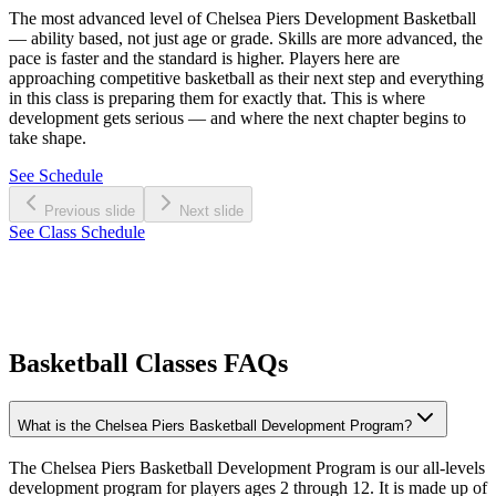
The most advanced level of Chelsea Piers Development Basketball
— ability based, not just age or grade. Skills are more advanced, the
pace is faster and the standard is higher. Players here are
approaching competitive basketball as their next step and everything
in this class is preparing them for exactly that. This is where
development gets serious — and where the next chapter begins to
take shape.​​​​‌ ‍ ​‍​‍‌‍ ‌ ​‍‌‍‍‌‌‍‌ ‌‍‍‌‌‍ ‍​‍​‍​ ‍‍​‍​‍‌ ​ ‌‍​‌‌‍ ‍‌‍‍‌‌ ‌​‌ ‍‌​‍ ‍‌‍‍‌‌‍ ​‍​‍​‍ ​​‍​‍‌‍‍​‌ ​‍‌‍‌‌‌‍‌‍​‍​‍​ ‍‍​‍​‍‌‍‍​‌ ‌​‌ ‌​‌ ​​‌ ​ ​ ‍‍​‍ ​‍ ‌‍​ ‌‍‍​‌‍‌‌‌‍ ​‌ ​ ‌‍‌‌‌‍​‌‌ ​​‌‍‍‌‌‍‌‌‌ ​‍‌ ​ ​‍ ‍‌ ​ ‌‍​‌‌‍ ‍‌‍‍‌‌ ‌​‌ ‍‌​‍ ‍‌ ​ ‌ ‌​‌ ‌‌‌‍‌​‌‍‍‌‌‍ ​‍ ‌‍‍‌‌‍ ‍‌ ‌​‌‍‌‌‌‍ ‍‌ ‌​​‍ ‌‍‌‌‌‍‌​‌‍‍‌‌ ‌​​‍ ‌‍ ‌‌‍ ‌‍‌​‌‍‌‌​ ‌‌ ​​‌ ​‍‌‍‌‌‌ ​ ‌‍‌‌‌‍ ‍‌ ‌​‌‍​‌‌ ‌​‌‍‍‌‌‍ ‌‍ ‍​ ‍ ‌‍‍‌‌‍‌​​ ‌​ ‌ ​ ‌‍​ ‍​‌‍​‍​ ‍‌​ ​​‌‍​‍​ ‌​​‍ ‌​ ​‍​ ​‍​ ‍‌​ ‍‌​‍ ‌​ ‌​‌‍​‍​ ​‌​ ​‍​‍ ‌​ ‍‌​ ‌‍‌‍​‌​ ​‌​‍ ‌​ ​​​ ‍‌‌‍​ ​ ‌ ​ ‍​‌‍‌​‌‍​‌‌‍‌‍​ ‍​​ ​​‌‍‌‌‌‍​‍​ ‍ ‌ ‌​‌ ‍‌‌ ​​‌‍‌‌​ ‌‌ ‌‍‌‍‌‌‌‍ ‍‌ ‌‌‌‍‌‌‌‌​ ‌‍ ​‌ ‌‌‌‍‌ ‌‌​​‌‍​‌‌‍‌ ‌‍‌‌​ ‍ ‌ ​​‌‍​‌‌ ‌​‌‍‍​​ ‌‌ ​​‌‍​‌‌‍‌ ‌‍‌‌‌​​‍‌ ‌‌‌‍‍‌‌‍ ​‌‍‌​‌‍‌‌‌ ​‍​‍‌‌​ ‌‌‌​​‍‌‌ ‌‍‍ ‌‍‌‌‌ ‍‌​‍‌‌​ ​ ‌​‌​​‍‌‌​ ​ ‌​‌​​‍‌‌​ ​‍​ ​‍​ ​‍‌‍​ ‌‍‌‍‌‍‌‍‌‍​ ‌‍​‍‌‍​‍​ ‌​​ ‍‌‌‍​‍‌‍‌‍​ ​‌​‍‌‌​ ​‍​ ​‍​‍‌‌​ ‌‌‌​‌​​‍ ‍‌ ‌​‌‍​‌‌‍​‍‌ ​ ​‍‌‌​ ‌‌‌​​‍‌‌ ‌‍‍ ‌‍‌‌‌ ‍‌​‍‌‌​ ​ ‌​‌​​‍‌‌​ ​ ‌​‌​​‍‌‌​ ​‍​ ​‍​ ‍‌​ ‍‌​ ‌​​ ​‌‌‍​ ​ ​ ​ ‍​​ ‌‍‌‍‌‍​ ‌‌‌‍‌​‌‍‌‌​‍‌‌​ ​‍​ ​‍​‍‌‌​ ‌‌‌​‌​​‍ ‍‌‍​ ‌‍ ‌‍ ‍‌ ‌​‌‍‌‌‌‍ ‍‌ ‌​​‍‌‌​ ‌‌‌​​‍‌‌ ‌‍‍ ‌‍‌‌‌ ‍‌​‍‌‌​ ​ ‌​‌​​‍‌‌​ ​ ‌​‌​​‍‌‌​ ​‍​ ​‍​ ​ ​ ‌ ​ ‌ ‌‍​‍‌‍‌​‌‍​ ‌‍‌​​ ‌‍‌‍‌‍​ ​ ​ ‌ ​ ​​​ ‌‌​ ‌‍‌‍​ ​ ​​​ ‌‌‌‍​ ‌‍‌​‌‍​ ​ ‌‍‌‍​ ‌‍​ ‌‍​‌​ ​ ‌‍‌‌‌‍‌‍​ ‍‌‌‍‌​​ ‌​​ ‍​​ ​​​‍‌‌​ ​‍​ ​‍​‍‌‌​ ‌‌‌​‌​​‍ ‍‌ ​‍‌‍‍‌‌‍​ ‌‍‍​‌‌‌​‌‍‌‌‌ ‍​‌ ‌​​‍‌‌​ ‌‌‌​​‍‌‌ ‌‍‍ ‌‍‌‌‌ ‍‌​‍‌‌​ ​ ‌​‌​​‍‌‌​ ​ ‌​‌​​‍‌‌​ ​‍​ ​‍​ ​‍‌‍‌‍​ ‌ ‌‍‌‍‌‍​‌​ ‌ ​ ‍​​ ​‍​ ​‍‌‍‌‌​ ​‌​ ‍‌​‍‌‌​ ​‍​ ​‍​‍‌‌​ ‌‌‌​‌​​‍ ‍‌‍​ ‌‍‍​‌‍‍‌‌‍ ​‌‍‌​‌ ​‍‌‍‌‌‌‍ ‍​‍‌‌​ ‌‌‌​​‍‌‌ ‌‍‍ ‌‍‌‌‌ ‍‌​‍‌‌​ ​ ‌​‌​​‍‌‌​ ​ ‌​‌​​‍‌‌​ ​‍​ ​‍​ ‌​​ ‌‍‌‍‌‍​ ​ ‌‍‌‍​ ‍‌‌‍‌‌‌‍‌‌‌‍‌‌‌‍​‍‌‍‌​​ ‌‍​‍‌‌​ ​‍​ ​‍​‍‌‌​ ‌‌‌​‌​​‍ ‍‌ ‌​‌‍‌‌‌ ‍​‌ ‌​​ ‌‍​‍‌‍​‌‌ ​ ‌‍‌‌‌‌‌‌‌ ​‍‌‍ ​​ ‌‌‍‍​‌ ‌​‌ ‌​‌ ​​‌ ​ ​‍‌‌​ ​ ‌​​‌​‍‌‌​ ​‍‌​‌‍​‍‌‌​ ​‍‌​‌‍‌‍​ ‌‍‍​‌‍‌‌‌‍ ​‌ ​ ‌‍‌‌‌‍​‌‌ ​​‌‍‍‌‌‍‌‌‌ ​‍‌ ​ ​‍ ‍‌ ​ ‌‍​‌‌‍ ‍‌‍‍‌‌ ‌​‌ ‍‌​‍ ‍‌ ​ ‌ ‌​‌ ‌‌‌‍‌​‌‍‍‌‌‍ ​‍‌‍‌‍‍‌‌‍‌​​ ‌​ ‌ ​ ‌‍​ ‍​‌‍​‍​ ‍‌​ ​​‌‍​‍​ ‌​​‍ ‌​ ​‍​ ​‍​ ‍‌​ ‍‌​‍ ‌​ ‌​‌‍​‍​ ​‌​ ​‍​‍ ‌​ ‍‌​ ‌‍‌‍​‌​ ​‌​‍ ‌​ ​​​ ‍‌‌‍​ ​ ‌ ​ ‍​‌‍‌​‌‍​‌‌‍‌‍​ ‍​​ ​​‌‍‌‌‌‍​‍​‍‌‍‌ ‌​‌ ‍‌‌ ​​‌‍‌‌​ ‌‌ ‌‍‌‍‌‌‌‍ ‍‌ ‌‌‌‍‌‌‌‌​ ‌‍ ​‌ ‌‌‌‍‌ ‌‌​​‌‍​‌‌‍‌ ‌‍‌‌​‍‌‍‌ ​​‌‍​‌‌ ‌​‌‍‍​​ ‌‌ ​​‌‍​‌‌‍‌ ‌‍‌‌‌​​‍‌ ‌‌‌‍‍‌‌‍ ​‌‍‌​‌‍‌‌‌ ​‍​‍‌‌​ ‌‌‌​​‍‌‌ ‌‍‍ ‌‍‌‌‌ ‍‌​‍‌‌​ ​ ‌​‌​​‍‌‌​ ​ ‌​‌​​‍‌‌​ ​‍​ ​‍​ ​‍‌‍​ ‌‍‌‍‌‍‌‍‌‍​ ‌‍​‍‌‍​‍​ ‌​​ ‍‌‌‍​‍‌‍‌‍​ ​‌​‍‌‌​ ​‍​ ​‍​‍‌‌​ ‌‌‌​‌​​‍ ‍‌ ‌​‌‍​‌‌‍​‍‌ ​ ​‍‌‌​ ‌‌‌​​‍‌‌ ‌‍‍ ‌‍‌‌‌ ‍‌​‍‌‌​ ​ ‌​‌​​‍‌‌​ ​ ‌​‌​​‍‌‌​ ​‍​ ​‍​ ‍‌​ ‍‌​ ‌​​ ​‌‌‍​ ​ ​ ​ ‍​​ ‌‍‌‍‌‍​ ‌‌‌‍‌​‌‍‌‌​‍‌‌​ ​‍​ ​‍​‍‌‌​ ‌‌‌​‌​​‍ ‍‌‍​ ‌‍ ‌‍ ‍‌ ‌​‌‍‌‌‌‍ ‍‌ ‌​​‍‌‌​ ‌‌‌​​‍‌‌ ‌‍‍ ‌‍‌‌‌ ‍‌​‍‌‌​ ​ ‌​‌​​‍‌‌​ ​ ‌​‌​​‍‌‌​ ​‍​ ​‍​ ​ ​ ‌ ​ ‌ ‌‍​‍‌‍‌​‌‍​ ‌‍‌​​ ‌‍‌‍‌‍​ ​ ​ ‌ ​ ​​​ ‌‌​ ‌‍‌‍​ ​ ​​​ ‌‌‌‍​ ‌‍‌​‌‍​ ​ ‌‍‌‍​ ‌‍​ ‌‍​‌​ ​ ‌‍‌‌‌‍‌‍​ ‍‌‌‍‌​​ ‌​​ ‍​​ ​​​‍‌‌​ ​‍​ ​‍​‍‌‌​ ‌‌‌​‌​​‍ ‍‌ ​‍‌‍‍‌‌‍​ ‌‍‍​‌‌‌​‌‍‌‌‌ ‍​‌ ‌​​‍‌‌​ ‌‌‌​​‍‌‌ ‌‍‍ ‌‍‌‌‌ ‍‌​‍‌‌​ ​ ‌​‌​​‍‌‌​ ​ ‌​‌​​‍‌‌​ ​‍​ ​‍​ ​‍‌‍‌‍​ ‌ ‌‍‌‍‌‍​‌​ ‌ ​ ‍​​ ​‍​ ​‍‌‍‌‌​ ​‌​ ‍‌​‍‌‌​ ​‍​ ​‍​‍‌‌​ ‌‌‌​‌​​‍ ‍‌‍​ ‌‍‍​‌‍‍‌‌‍ ​‌‍‌​‌ ​‍‌‍‌‌‌‍ ‍​‍‌‌​ ‌‌‌​​‍‌‌ ‌‍‍ ‌‍‌‌‌ ‍‌​‍‌‌​ ​ ‌​‌​​‍‌‌​ ​ ‌​‌​​‍‌‌​ ​‍​ ​‍​ ‌​​ ‌‍‌‍‌‍​ ​ ‌‍‌‍​ ‍‌‌‍‌‌‌‍‌‌‌‍‌‌‌‍​‍‌‍‌​​ ‌‍​‍‌‌​ ​‍​ ​‍​‍‌‌​ ‌‌‌​‌​​‍ ‍‌ ‌​‌‍‌‌‌ ‍​‌ ‌​​‍‌‍‌ ​​‌‍‌‌‌ ​‍‌ ​ ‌ ​​‌‍‌‌‌‍​ ‌ ‌​‌‍‍‌‌ ‌‍‌‍‌‌​ ‌‌ ​​‌ ‌‌‌‍​‍‌‍ ​‌‍‍‌‌ ​ ‌‍‍​‌‍‌‌‌‍‌​​‍​‍‌ ‌
See Schedule​​​​‌ ‍ ​‍​‍‌‍ ‌ ​‍‌‍‍‌‌‍‌ ‌‍‍‌‌‍ ‍​‍​‍​ ‍‍​‍​‍‌ ​ ‌‍​‌‌‍ ‍‌‍‍‌‌ ‌​‌ ‍‌​‍ ‍‌‍‍‌‌‍ ​‍​‍​‍ ​​‍​‍‌‍‍​‌ ​‍‌‍‌‌‌‍‌‍​‍​‍​ ‍‍​‍​‍‌‍‍​‌ ‌​‌ ‌​‌ ​​‌ ​ ​ ‍‍​‍ ​‍ ‌‍​ ‌‍‍​‌‍‌‌‌‍ ​‌ ​ ‌‍‌‌‌‍​‌‌ ​​‌‍‍‌‌‍‌‌‌ ​‍‌ ​ ​‍ ‍‌ ​ ‌‍​‌‌‍ ‍‌‍‍‌‌ ‌​‌ ‍‌​‍ ‍‌ ​ ‌ ‌​‌ ‌‌‌‍‌​‌‍‍‌‌‍ ​‍ ‌‍‍‌‌‍ ‍‌ ‌​‌‍‌‌‌‍ ‍‌ ‌​​‍ ‌‍‌‌‌‍‌​‌‍‍‌‌ ‌​​‍ ‌‍ ‌‌‍ ‌‍‌​‌‍‌‌​ ‌‌ ​​‌ ​‍‌‍‌‌‌ ​ ‌‍‌‌‌‍ ‍‌ ‌​‌‍​‌‌ ‌​‌‍‍‌‌‍ ‌‍ ‍​ ‍ ‌‍‍‌‌‍‌​​ ‌​ ‌ ​ ‌‍​ ‍​‌‍​‍​ ‍‌​ ​​‌‍​‍​ ‌​​‍ ‌​ ​‍​ ​‍​ ‍‌​ ‍‌​‍ ‌​ ‌​‌‍​‍​ ​‌​ ​‍​‍ ‌​ ‍‌​ ‌‍‌‍​‌​ ​‌​‍ ‌​ ​​​ ‍‌‌‍​ ​ ‌ ​ ‍​‌‍‌​‌‍​‌‌‍‌‍​ ‍​​ ​​‌‍‌‌‌‍​‍​ ‍ ‌ ‌​‌ ‍‌‌ ​​‌‍‌‌​ ‌‌ ‌‍‌‍‌‌‌‍ ‍‌ ‌‌‌‍‌‌‌‌​ ‌‍ ​‌ ‌‌‌‍‌ ‌‌​​‌‍​‌‌‍‌ ‌‍‌‌​ ‍ ‌ ​​‌‍​‌‌ ‌​‌‍‍​​ ‌‌ ​​‌‍​‌‌‍‌ ‌‍‌‌‌​​‍‌ ‌‌‌‍‍‌‌‍ ​‌‍‌​‌‍‌‌‌ ​‍​‍‌‌​ ‌‌‌​​‍‌‌ ‌‍‍ ‌‍‌‌‌ ‍‌​‍‌‌​ ​ ‌​‌​​‍‌‌​ ​ ‌​‌​​‍‌‌​ ​‍​ ​‍​ ​‍‌‍​ ‌‍‌‍‌‍‌‍‌‍​ ‌‍​‍‌‍​‍​ ‌​​ ‍‌‌‍​‍‌‍‌‍​ ​‌​‍‌‌​ ​‍​ ​‍​‍‌‌​ ‌‌‌​‌​​‍ ‍‌ ‌​‌‍​‌‌‍​‍‌ ​ ​‍‌‌​ ‌‌‌​​‍‌‌ ‌‍‍ ‌‍‌‌‌ ‍‌​‍‌‌​ ​ ‌​‌​​‍‌‌​ ​ ‌​‌​​‍‌‌​ ​‍​ ​‍​ ‍‌​ ‍‌​ ‌​​ ​‌‌‍​ ​ ​ ​ ‍​​ ‌‍‌‍‌‍​ ‌‌‌‍‌​‌‍‌‌​‍‌‌​ ​‍​ ​‍​‍‌‌​ ‌‌‌​‌​​‍ ‍‌‍​ ‌‍ ‌‍ ‍‌ ‌​‌‍‌‌‌‍ ‍‌ ‌​​‍‌‌​ ‌‌‌​​‍‌‌ ‌‍‍ ‌‍‌‌‌ ‍‌​‍‌‌​ ​ ‌​‌​​‍‌‌​ ​ ‌​‌​​‍‌‌​ ​‍​ ​‍​ ​ ​ ‌ ​ ‌ ‌‍​‍‌‍‌​‌‍​ ‌‍‌​​ ‌‍‌‍‌‍​ ​ ​ ‌ ​ ​​​ ‌‌​ ‌‍‌‍​ ​ ​​​ ‌‌‌‍​ ‌‍‌​‌‍​ ​ ‌‍‌‍​ ‌‍​ ‌‍​‌​ ​ ‌‍‌‌‌‍‌‍​ ‍‌‌‍‌​​ ‌​​ ‍​​ ​​​‍‌‌​ ​‍​ ​‍​‍‌‌​ ‌‌‌​‌​​‍ ‍‌‍​‍‌ ‌‌‌ ‌​‌ ‌​‌‍ ‌‍ ‍‌ ​ ​‍‌‌​ ‌‌‌​​‍‌‌ ‌‍‍ ‌‍‌‌‌ ‍‌​‍‌‌​ ​ ‌​‌​​‍‌‌​ ​ ‌​‌​​‍‌‌​ ​‍​ ​‍​ ​ ​ ‌‍​ ​​​ ‍‌​ ‍​​ ​​‌‍​‌​ ‌​​ ​​​ ‌ ​ ‍​‌‍​‍​‍‌‌​ ​‍​ ​‍​‍‌‌​ ‌‌‌​‌​​‍ ‍‌ ‌​‌‍‌‌‌ ‍​‌ ‌​​ ‌‍​‍‌‍​‌‌ ​ ‌‍‌‌‌‌‌‌‌ ​‍‌‍ ​​ ‌‌‍‍​‌ ‌​‌ ‌​‌ ​​‌ ​ ​‍‌‌​ ​ ‌​​‌​‍‌‌​ ​‍‌​‌‍​‍‌‌​ ​‍‌​‌‍‌‍​ ‌‍‍​‌‍‌‌‌‍ ​‌ ​ ‌‍‌‌‌‍​‌‌ ​​‌‍‍‌‌‍‌‌‌ ​‍‌ ​ ​‍ ‍‌ ​ ‌‍​‌‌‍ ‍‌‍‍‌‌ ‌​‌ ‍‌​‍ ‍‌ ​ ‌ ‌​‌ ‌‌‌‍‌​‌‍‍‌‌‍ ​‍‌‍‌‍‍‌‌‍‌​​ ‌​ ‌ ​ ‌‍​ ‍​‌‍​‍​ ‍‌​ ​​‌‍​‍​ ‌​​‍ ‌​ ​‍​ ​‍​ ‍‌​ ‍‌​‍ ‌​ ‌​‌‍​‍​ ​‌​ ​‍​‍ ‌​ ‍‌​ ‌‍‌‍​‌​ ​‌​‍ ‌​ ​​​ ‍‌‌‍​ ​ ‌ ​ ‍​‌‍‌​‌‍​‌‌‍‌‍​ ‍​​ ​​‌‍‌‌‌‍​‍​‍‌‍‌ ‌​‌ ‍‌‌ ​​‌‍‌‌​ ‌‌ ‌‍‌‍‌‌‌‍ ‍‌ ‌‌‌‍‌‌‌‌​ ‌‍ ​‌ ‌‌‌‍‌ ‌‌​​‌‍​‌‌‍‌ ‌‍‌‌​‍‌‍‌ ​​‌‍​‌‌ ‌​‌‍‍​​ ‌‌ ​​‌‍​‌‌‍‌ ‌‍‌‌‌​​‍‌ ‌‌‌‍‍‌‌‍ ​‌‍‌​‌‍‌‌‌ ​‍​‍‌‌​ ‌‌‌​​‍‌‌ ‌‍‍ ‌‍‌‌‌ ‍‌​‍‌‌​ ​ ‌​‌​​‍‌‌​ ​ ‌​‌​​‍‌‌​ ​‍​ ​‍​ ​‍‌‍​ ‌‍‌‍‌‍‌‍‌‍​ ‌‍​‍‌‍​‍​ ‌​​ ‍‌‌‍​‍‌‍‌‍​ ​‌​‍‌‌​ ​‍​ ​‍​‍‌‌​ ‌‌‌​‌​​‍ ‍‌ ‌​‌‍​‌‌‍​‍‌ ​ ​‍‌‌​ ‌‌‌​​‍‌‌ ‌‍‍ ‌‍‌‌‌ ‍‌​‍‌‌​ ​ ‌​‌​​‍‌‌​ ​ ‌​‌​​‍‌‌​ ​‍​ ​‍​ ‍‌​ ‍‌​ ‌​​ ​‌‌‍​ ​ ​ ​ ‍​​ ‌‍‌‍‌‍​ ‌‌‌‍‌​‌‍‌‌​‍‌‌​ ​‍​ ​‍​‍‌‌​ ‌‌‌​‌​​‍ ‍‌‍​ ‌‍ ‌‍ ‍‌ ‌​‌‍‌‌‌‍ ‍‌ ‌​​‍‌‌​ ‌‌‌​​‍‌‌ ‌‍‍ ‌‍‌‌‌ ‍‌​‍‌‌​ ​ ‌​‌​​‍‌‌​ ​ ‌​‌​​‍‌‌​ ​‍​ ​‍​ ​ ​ ‌ ​ ‌ ‌‍​‍‌‍‌​‌‍​ ‌‍‌​​ ‌‍‌‍‌‍​ ​ ​ ‌ ​ ​​​ ‌‌​ ‌‍‌‍​ ​ ​​​ ‌‌‌‍​ ‌‍‌​‌‍​ ​ ‌‍‌‍​ ‌‍​ ‌‍​‌​ ​ ‌‍‌‌‌‍‌‍​ ‍‌‌‍‌​​ ‌​​ ‍​​ ​​​‍‌‌​ ​‍​ ​‍​‍‌‌​ ‌‌‌​‌​​‍ ‍‌‍​‍‌ ‌‌‌ ‌​‌ ‌​‌‍ ‌‍ ‍‌ ​ ​‍‌‌​ ‌‌‌​​‍‌‌ ‌‍‍ ‌‍‌‌‌ ‍‌​‍‌‌​ ​ ‌​‌​​‍‌‌​ ​ ‌​‌​​‍‌‌​ ​‍​ ​‍​ ​ ​ ‌‍​ ​​​ ‍‌​ ‍​​ ​​‌‍​‌​ ‌​​ ​​​ ‌ ​ ‍​‌‍​‍​‍‌‌​ ​‍​ ​‍​‍‌‌​ ‌‌‌​‌​​‍ ‍‌ ‌​‌‍‌‌‌ ‍​‌ ‌​​‍‌‍‌ ​​‌‍‌‌‌ ​‍‌ ​ ‌ ​​‌‍‌‌‌‍​ ‌ ‌​‌‍‍‌‌ ‌‍‌‍‌‌​ ‌‌ ​​‌ ‌‌‌‍​‍‌‍ ​‌‍‍‌‌ ​ ‌‍‍​‌‍‌‌‌‍‌​​‍​‍‌ ‌
Previous slide
Next slide
See Class Schedule​​​​‌ ‍ ​‍​‍‌‍ ‌ ​‍‌‍‍‌‌‍‌ ‌‍‍‌‌‍ ‍​‍​‍​ ‍‍​‍​‍‌ ​ ‌‍​‌‌‍ ‍‌‍‍‌‌ ‌​‌ ‍‌​‍ ‍‌‍‍‌‌‍ ​‍​‍​‍ ​​‍​‍‌‍‍​‌ ​‍‌‍‌‌‌‍‌‍​‍​‍​ ‍‍​‍​‍‌‍‍​‌ ‌​‌ ‌​‌ ​​‌ ​ ​ ‍‍​‍ ​‍ ‌‍​ ‌‍‍​‌‍‌‌‌‍ ​‌ ​ ‌‍‌‌‌‍​‌‌ ​​‌‍‍‌‌‍‌‌‌ ​‍‌ ​ ​‍ ‍‌ ​ ‌‍​‌‌‍ ‍‌‍‍‌‌ ‌​‌ ‍‌​‍ ‍‌ ​ ‌ ‌​‌ ‌‌‌‍‌​‌‍‍‌‌‍ ​‍ ‌‍‍‌‌‍ ‍‌ ‌​‌‍‌‌‌‍ ‍‌ ‌​​‍ ‌‍‌‌‌‍‌​‌‍‍‌‌ ‌​​‍ ‌‍ ‌‌‍ ‌‍‌​‌‍‌‌​ ‌‌ ​​‌ ​‍‌‍‌‌‌ ​ ‌‍‌‌‌‍ ‍‌ ‌​‌‍​‌‌ ‌​‌‍‍‌‌‍ ‌‍ ‍​ ‍ ‌‍‍‌‌‍‌​​ ‌​ ‌ ​ ‌‍​ ‍​‌‍​‍​ ‍‌​ ​​‌‍​‍​ ‌​​‍ ‌​ ​‍​ ​‍​ ‍‌​ ‍‌​‍ ‌​ ‌​‌‍​‍​ ​‌​ ​‍​‍ ‌​ ‍‌​ ‌‍‌‍​‌​ ​‌​‍ ‌​ ​​​ ‍‌‌‍​ ​ ‌ ​ ‍​‌‍‌​‌‍​‌‌‍‌‍​ ‍​​ ​​‌‍‌‌‌‍​‍​ ‍ ‌ ‌​‌ ‍‌‌ ​​‌‍‌‌​ ‌‌ ‌‍‌‍‌‌‌‍ ‍‌ ‌‌‌‍‌‌‌‌​ ‌‍ ​‌ ‌‌‌‍‌ ‌‌​​‌‍​‌‌‍‌ ‌‍‌‌​ ‍ ‌ ​​‌‍​‌‌ ‌​‌‍‍​​ ‌‌ ​​‌‍​‌‌‍‌ ‌‍‌‌‌​​‍‌ ‌‌‌‍‍‌‌‍ ​‌‍‌​‌‍‌‌‌ ​‍​‍‌‌​ ‌‌‌​​‍‌‌ ‌‍‍ ‌‍‌‌‌ ‍‌​‍‌‌​ ​ ‌​‌​​‍‌‌​ ​ ‌​‌​​‍‌‌​ ​‍​ ​‍​ ​‍‌‍​ ‌‍‌‍‌‍‌‍‌‍​ ‌‍​‍‌‍​‍​ ‌​​ ‍‌‌‍​‍‌‍‌‍​ ​‌​‍‌‌​ ​‍​ ​‍​‍‌‌​ ‌‌‌​‌​​‍ ‍‌‍​‍‌ ‌‌‌ ‌​‌ ‌​‌‍ ‌‍ ‍‌ ​ ​‍‌‌​ ‌‌‌​​‍‌‌ ‌‍‍ ‌‍‌‌‌ ‍‌​‍‌‌​ ​ ‌​‌​​‍‌‌​ ​ ‌​‌​​‍‌‌​ ​‍​ ​‍​ ​‍​ ‍​​ ‌‌​ ​​​ ​ ​ ‍​‌‍‌​‌‍‌​​ ​‌​ ​​‌‍​‌‌‍​ ​‍‌‌​ ​‍​ ​‍​‍‌‌​ ‌‌‌​‌​​‍ ‍‌ ‌​‌‍‌‌‌ ‍​‌ ‌​​ ‌‍​‍‌‍​‌‌ ​ ‌‍‌‌‌‌‌‌‌ ​‍‌‍ ​​ ‌‌‍‍​‌ ‌​‌ ‌​‌ ​​‌ ​ ​‍‌‌​ ​ ‌​​‌​‍‌‌​ ​‍‌​‌‍​‍‌‌​ ​‍‌​‌‍‌‍​ ‌‍‍​‌‍‌‌‌‍ ​‌ ​ ‌‍‌‌‌‍​‌‌ ​​‌‍‍‌‌‍‌‌‌ ​‍‌ ​ ​‍ ‍‌ ​ ‌‍​‌‌‍ ‍‌‍‍‌‌ ‌​‌ ‍‌​‍ ‍‌ ​ ‌ ‌​‌ ‌‌‌‍‌​‌‍‍‌‌‍ ​‍‌‍‌‍‍‌‌‍‌​​ ‌​ ‌ ​ ‌‍​ ‍​‌‍​‍​ ‍‌​ ​​‌‍​‍​ ‌​​‍ ‌​ ​‍​ ​‍​ ‍‌​ ‍‌​‍ ‌​ ‌​‌‍​‍​ ​‌​ ​‍​‍ ‌​ ‍‌​ ‌‍‌‍​‌​ ​‌​‍ ‌​ ​​​ ‍‌‌‍​ ​ ‌ ​ ‍​‌‍‌​‌‍​‌‌‍‌‍​ ‍​​ ​​‌‍‌‌‌‍​‍​‍‌‍‌ ‌​‌ ‍‌‌ ​​‌‍‌‌​ ‌‌ ‌‍‌‍‌‌‌‍ ‍‌ ‌‌‌‍‌‌‌‌​ ‌‍ ​‌ ‌‌‌‍‌ ‌‌​​‌‍​‌‌‍‌ ‌‍‌‌​‍‌‍‌ ​​‌‍​‌‌ ‌​‌‍‍​​ ‌‌ ​​‌‍​‌‌‍‌ ‌‍‌‌‌​​‍‌ ‌‌‌‍‍‌‌‍ ​‌‍‌​‌‍‌‌‌ ​‍​‍‌‌​ ‌‌‌​​‍‌‌ ‌‍‍ ‌‍‌‌‌ ‍‌​‍‌‌​ ​ ‌​‌​​‍‌‌​ ​ ‌​‌​​‍‌‌​ ​‍​ ​‍​ ​‍‌‍​ ‌‍‌‍‌‍‌‍‌‍​ ‌‍​‍‌‍​‍​ ‌​​ ‍‌‌‍​‍‌‍‌‍​ ​‌​‍‌‌​ ​‍​ ​‍​‍‌‌​ ‌‌‌​‌​​‍ ‍‌‍​‍‌ ‌‌‌ ‌​‌ ‌​‌‍ ‌‍ ‍‌ ​ ​‍‌‌​ ‌‌‌​​‍‌‌ ‌‍‍ ‌‍‌‌‌ ‍‌​‍‌‌​ ​ ‌​‌​​‍‌‌​ ​ ‌​‌​​‍‌‌​ ​‍​ ​‍​ ​‍​ ‍​​ ‌‌​ ​​​ ​ ​ ‍​‌‍‌​‌‍‌​​ ​‌​ ​​‌‍​‌‌‍​ ​‍‌‌​ ​‍​ ​‍​‍‌‌​ ‌‌‌​‌​​‍ ‍‌ ‌​‌‍‌‌‌ ‍​‌ ‌​​‍‌‍‌ ​​‌‍‌‌‌ ​‍‌ ​ ‌ ​​‌‍‌‌‌‍​ ‌ ‌​‌‍‍‌‌ ‌‍‌‍‌‌​ ‌‌ ​​‌ ‌‌‌‍​‍‌‍ ​‌‍‍‌‌ ​ ‌‍‍​‌‍‌‌‌‍‌​​‍​‍‌ ‌
Basketball Classes FAQs​​​​‌ ‍ ​‍​‍‌‍ ‌ ​‍‌‍‍‌‌‍‌ ‌‍‍‌‌‍ ‍​‍​‍​ ‍‍​‍​‍‌ ​ ‌‍​‌‌‍ ‍‌‍‍‌‌ ‌​‌ ‍‌​‍ ‍‌‍‍‌‌‍ ​‍​‍​‍ ​​‍​‍‌‍‍​‌ ​‍‌‍‌‌‌‍‌‍​‍​‍​ ‍‍​‍​‍‌‍‍​‌ ‌​‌ ‌​‌ ​​‌ ​ ​ ‍‍​‍ ​‍ ‌‍​ ‌‍‍​‌‍‌‌‌‍ ​‌ ​ ‌‍‌‌‌‍​‌‌ ​​‌‍‍‌‌‍‌‌‌ ​‍‌ ​ ​‍ ‍‌ ​ ‌‍​‌‌‍ ‍‌‍‍‌‌ ‌​‌ ‍‌​‍ ‍‌ ​ ‌ ‌​‌ ‌‌‌‍‌​‌‍‍‌‌‍ ​‍ ‌‍‍‌‌‍ ‍‌ ‌​‌‍‌‌‌‍ ‍‌ ‌​​‍ ‌‍‌‌‌‍‌​‌‍‍‌‌ ‌​​‍ ‌‍ ‌‌‍ ‌‍‌​‌‍‌‌​ ‌‌ ​​‌ ​‍‌‍‌‌‌ ​ ‌‍‌‌‌‍ ‍‌ ‌​‌‍​‌‌ ‌​‌‍‍‌‌‍ ‌‍ ‍​ ‍ ‌‍‍‌‌‍‌​​ ‌​ ‌ ​ ‌‍​ ‍​‌‍​‍​ ‍‌​ ​​‌‍​‍​ ‌​​‍ ‌​ ​‍​ ​‍​ ‍‌​ ‍‌​‍ ‌​ ‌​‌‍​‍​ ​‌​ ​‍​‍ ‌​ ‍‌​ ‌‍‌‍​‌​ ​‌​‍ ‌​ ​​​ ‍‌‌‍​ ​ ‌ ​ ‍​‌‍‌​‌‍​‌‌‍‌‍​ ‍​​ ​​‌‍‌‌‌‍​‍​ ‍ ‌ ‌​‌ ‍‌‌ ​​‌‍‌‌​ ‌‌ ‌‍‌‍‌‌‌‍ ‍‌ ‌‌‌‍‌‌‌‌​ ‌‍ ​‌ ‌‌‌‍‌ ‌‌​​‌‍​‌‌‍‌ ‌‍‌‌​ ‍ ‌ ​​‌‍​‌‌ ‌​‌‍‍​​ ‌‌ ​​‌‍​‌‌‍‌ ‌‍‌‌‌​​‍‌ ‌‌‌‍‍‌‌‍ ​‌‍‌​‌‍‌‌‌ ​‍​‍‌‌​ ‌‌‌​​‍‌‌ ‌‍‍ ‌‍‌‌‌ ‍‌​‍‌‌​ ​ ‌​‌​​‍‌‌​ ​ ‌​‌​​‍‌‌​ ​‍​ ​‍‌‍‌‍​ ​​‌‍‌‍‌‍‌‍‌‍‌‌​ ‍‌‌‍‌‌​ ‌‌​ ‌​​ ‍‌‌‍​‌‌‍‌‍​‍‌‌​ ​‍​ ​‍​‍‌‌​ ‌‌‌​‌​​‍ ‍‌ ‌​‌‍‍‌‌ ‌​‌‍ ​‌‍‌‌​ ‌‍​‍‌‍​‌‌ ​ ‌‍‌‌‌‌‌‌‌ ​‍‌‍ ​​ ‌‌‍‍​‌ ‌​‌ ‌​‌ ​​‌ ​ ​‍‌‌​ ​ ‌​​‌​‍‌‌​ ​‍‌​‌‍​‍‌‌​ ​‍‌​‌‍‌‍​ ‌‍‍​‌‍‌‌‌‍ ​‌ ​ ‌‍‌‌‌‍​‌‌ ​​‌‍‍‌‌‍‌‌‌ ​‍‌ ​ ​‍ ‍‌ ​ ‌‍​‌‌‍ ‍‌‍‍‌‌ ‌​‌ ‍‌​‍ ‍‌ ​ ‌ ‌​‌ ‌‌‌‍‌​‌‍‍‌‌‍ ​‍‌‍‌‍‍‌‌‍‌​​ ‌​ ‌ ​ ‌‍​ ‍​‌‍​‍​ ‍‌​ ​​‌‍​‍​ ‌​​‍ ‌​ ​‍​ ​‍​ ‍‌​ ‍‌​‍ ‌​ ‌​‌‍​‍​ ​‌​ ​‍​‍ ‌​ ‍‌​ ‌‍‌‍​‌​ ​‌​‍ ‌​ ​​​ ‍‌‌‍​ ​ ‌ ​ ‍​‌‍‌​‌‍​‌‌‍‌‍​ ‍​​ ​​‌‍‌‌‌‍​‍​‍‌‍‌ ‌​‌ ‍‌‌ ​​‌‍‌‌​ ‌‌ ‌‍‌‍‌‌‌‍ ‍‌ ‌‌‌‍‌‌‌‌​ ‌‍ ​‌ ‌‌‌‍‌ ‌‌​​‌‍​‌‌‍‌ ‌‍‌‌​‍‌‍‌ ​​‌‍​‌‌ ‌​‌‍‍​​ ‌‌ ​​‌‍​‌‌‍‌ ‌‍‌‌‌​​‍‌ ‌‌‌‍‍‌‌‍ ​‌‍‌​‌‍‌‌‌ ​‍​‍‌‌​ ‌‌‌​​‍‌‌ ‌‍‍ ‌‍‌‌‌ ‍‌​‍‌‌​ ​ ‌​‌​​‍‌‌​ ​ ‌​‌​​‍‌‌​ ​‍​ ​‍‌‍‌‍​ ​​‌‍‌‍‌‍‌‍‌‍‌‌​ ‍‌‌‍‌‌​ ‌‌​ ‌​​ ‍‌‌‍​‌‌‍‌‍​‍‌‌​ ​‍​ ​‍​‍‌‌​ ‌‌‌​‌​​‍ ‍‌ ‌​‌‍‍‌‌ ‌​‌‍ ​‌‍‌‌​‍‌‍‌ ​​‌‍‌‌‌ ​‍‌ ​ ‌ ​​‌‍‌‌‌‍​ ‌ ‌​‌‍‍‌‌ ‌‍‌‍‌‌​ ‌‌ ​​‌ ‌‌‌‍​‍‌‍ ​‌‍‍‌‌ ​ ‌‍‍​‌‍‌‌‌‍‌​​‍​‍‌ ‌
What is the Chelsea Piers Basketball Development Program?​​​​‌ ‍ ​‍​‍‌‍ ‌ ​‍‌‍‍‌‌‍‌ ‌‍‍‌‌‍ ‍​‍​‍​ ‍‍​‍​‍‌ ​ ‌‍​‌‌‍ ‍‌‍‍‌‌ ‌​‌ ‍‌​‍ ‍‌‍‍‌‌‍ ​‍​‍​‍ ​​‍​‍‌‍‍​‌ ​‍‌‍‌‌‌‍‌‍​‍​‍​ ‍‍​‍​‍‌‍‍​‌ ‌​‌ ‌​‌ ​​‌ ​ ​ ‍‍​‍ ​‍ ‌‍​ ‌‍‍​‌‍‌‌‌‍ ​‌ ​ ‌‍‌‌‌‍​‌‌ ​​‌‍‍‌‌‍‌‌‌ ​‍‌ ​ ​‍ ‍‌ ​ ‌‍​‌‌‍ ‍‌‍‍‌‌ ‌​‌ ‍‌​‍ ‍‌ ​ ‌ ‌​‌ ‌‌‌‍‌​‌‍‍‌‌‍ ​‍ ‌‍‍‌‌‍ ‍‌ ‌​‌‍‌‌‌‍ ‍‌ ‌​​‍ ‌‍‌‌‌‍‌​‌‍‍‌‌ ‌​​‍ ‌‍ ‌‌‍ ‌‍‌​‌‍‌‌​ ‌‌ ​​‌ ​‍‌‍‌‌‌ ​ ‌‍‌‌‌‍ ‍‌ ‌​‌‍​‌‌ ‌​‌‍‍‌‌‍ ‌‍ ‍​ ‍ ‌‍‍‌‌‍‌​​ ‌‌‍‌‌​ ‍​​ ‌​‌‍‌‌​ ​‌​ ‍​‌‍​ ​ ‌‍​‍ ‌​ ‍‌​ ​‌​ ​ ​ ​‌​‍ ‌​ ‌​‌‍​‍​ ‍​​ ​​​‍ ‌​ ‍​​ ‌ ‌‍​‍​ ‌‌​‍ ‌‌‍​‍​ ‌​​ ​ ​ ‌​‌‍‌‍​ ​‍‌‍‌‌‌‍​ ​ ‍‌​ ‌‍​ ‍​​ ‌​​ ‍ ‌ ‌​‌ ‍‌‌ ​​‌‍‌‌​ ‌‌‍‌‍‌‍​‌‌ ​‌​ ‍ ‌ ​​‌‍​‌‌ ‌​‌‍‍​​ ‌‌ ‌​‌‍‍‌‌ ‌​‌‍ ​‌‍‌‌​ ‌‍​‍‌‍​‌‌ ​ ‌‍‌‌‌‌‌‌‌ ​‍‌‍ ​​ ‌‌‍‍​‌ ‌​‌ ‌​‌ ​​‌ ​ ​‍‌‌​ ​ ‌​​‌​‍‌‌​ ​‍‌​‌‍​‍‌‌​ ​‍‌​‌‍‌‍​ ‌‍‍​‌‍‌‌‌‍ ​‌ ​ ‌‍‌‌‌‍​‌‌ ​​‌‍‍‌‌‍‌‌‌ ​‍‌ ​ ​‍ ‍‌ ​ ‌‍​‌‌‍ ‍‌‍‍‌‌ ‌​‌ ‍‌​‍ ‍‌ ​ ‌ ‌​‌ ‌‌‌‍‌​‌‍‍‌‌‍ ​‍‌‍‌‍‍‌‌‍‌​​ ‌‌‍‌‌​ ‍​​ ‌​‌‍‌‌​ ​‌​ ‍​‌‍​ ​ ‌‍​‍ ‌​ ‍‌​ ​‌​ ​ ​ ​‌​‍ ‌​ ‌​‌‍​‍​ ‍​​ ​​​‍ ‌​ ‍​​ ‌ ‌‍​‍​ ‌‌​‍ ‌‌‍​‍​ ‌​​ ​ ​ ‌​‌‍‌‍​ ​‍‌‍‌‌‌‍​ ​ ‍‌​ ‌‍​ ‍​​ ‌​​‍‌‍‌ ‌​‌ ‍‌‌ ​​‌‍‌‌​ ‌‌‍‌‍‌‍​‌‌ ​‌​‍‌‍‌ ​​‌‍​‌‌ ‌​‌‍‍​​ ‌‌ ‌​‌‍‍‌‌ ‌​‌‍ ​‌‍‌‌​‍‌‍‌ ​​‌‍‌‌‌ ​‍‌ ​ ‌ ​​‌‍‌‌‌‍​ ‌ ‌​‌‍‍‌‌ ‌‍‌‍‌‌​ ‌‌ ​​‌ ‌‌‌‍​‍‌‍ ​‌‍‍‌‌ ​ ‌‍‍​‌‍‌‌‌‍‌​​‍​‍‌ ‌
The Chelsea Piers Basketball Development Program is our all-levels
development program for players ages 2 through 12. It is made up of