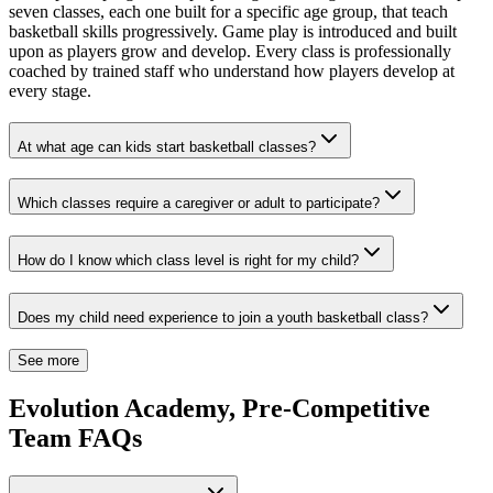
seven classes, each one built for a specific age group, that teach
basketball skills progressively. Game play is introduced and built
upon as players grow and develop. Every class is professionally
coached by trained staff who understand how players develop at
every stage.​​​​‌ ‍ ​‍​‍‌‍ ‌ ​‍‌‍‍‌‌‍‌ ‌‍‍‌‌‍ ‍​‍​‍​ ‍‍​‍​‍‌ ​ ‌‍​‌‌‍ ‍‌‍‍‌‌ ‌​‌ ‍‌​‍ ‍‌‍‍‌‌‍ ​‍​‍​‍ ​​‍​‍‌‍‍​‌ ​‍‌‍‌‌‌‍‌‍​‍​‍​ ‍‍​‍​‍‌‍‍​‌ ‌​‌ ‌​‌ ​​‌ ​ ​ ‍‍​‍ ​‍ ‌‍​ ‌‍‍​‌‍‌‌‌‍ ​‌ ​ ‌‍‌‌‌‍​‌‌ ​​‌‍‍‌‌‍‌‌‌ ​‍‌ ​ ​‍ ‍‌ ​ ‌‍​‌‌‍ ‍‌‍‍‌‌ ‌​‌ ‍‌​‍ ‍‌ ​ ‌ ‌​‌ ‌‌‌‍‌​‌‍‍‌‌‍ ​‍ ‌‍‍‌‌‍ ‍‌ ‌​‌‍‌‌‌‍ ‍‌ ‌​​‍ ‌‍‌‌‌‍‌​‌‍‍‌‌ ‌​​‍ ‌‍ ‌‌‍ ‌‍‌​‌‍‌‌​ ‌‌ ​​‌ ​‍‌‍‌‌‌ ​ ‌‍‌‌‌‍ ‍‌ ‌​‌‍​‌‌ ‌​‌‍‍‌‌‍ ‌‍ ‍​ ‍ ‌‍‍‌‌‍‌​​ ‌‌‍‌‌​ ‍​​ ‌​‌‍‌‌​ ​‌​ ‍​‌‍​ ​ ‌‍​‍ ‌​ ‍‌​ ​‌​ ​ ​ ​‌​‍ ‌​ ‌​‌‍​‍​ ‍​​ ​​​‍ ‌​ ‍​​ ‌ ‌‍​‍​ ‌‌​‍ ‌‌‍​‍​ ‌​​ ​ ​ ‌​‌‍‌‍​ ​‍‌‍‌‌‌‍​ ​ ‍‌​ ‌‍​ ‍​​ ‌​​ ‍ ‌ ‌​‌ ‍‌‌ ​​‌‍‌‌​ ‌‌‍‌‍‌‍​‌‌ ​‌​ ‍ ‌ ​​‌‍​‌‌ ‌​‌‍‍​​ ‌‌ ​‍‌‍‍‌‌‍​ ‌‍‍​‌‌‌​‌‍‌‌‌ ‍​‌ ‌​​‍‌‌​ ‌‌‌​​‍‌‌ ‌‍‍ ‌‍‌‌‌ ‍‌​‍‌‌​ ​ ‌​‌​​‍‌‌​ ​ ‌​‌​​‍‌‌​ ​‍​ ​‍​ ​‍‌‍​‍​ ‌‌‌‍‌‌​ ‌‌‌‍​ ‌‍​ ​ ‌​‌‍​‍​ ​‍​ ​‌​ ​‌​‍‌‌​ ​‍​ ​‍​‍‌‌​ ‌‌‌​‌​​‍ ‍‌‍​ ‌‍‍​‌‍‍‌‌‍ ​‌‍‌​‌ ​‍‌‍‌‌‌‍ ‍​‍‌‌​ ‌‌‌​​‍‌‌ ‌‍‍ ‌‍‌‌‌ ‍‌​‍‌‌​ ​ ‌​‌​​‍‌‌​ ​ ‌​‌​​‍‌‌​ ​‍​ ​‍‌‍‌‌​ ​​​ ‌​‌‍‌‍‌‍​‌​ ‍‌​ ​ ​ ‌​​ ​‌​ ‌‌‌‍​‌​ ​‍​‍‌‌​ ​‍​ ​‍​‍‌‌​ ‌‌‌​‌​​‍ ‍‌ ‌​‌‍‌‌‌ ‍​‌ ‌​​ ‌‍​‍‌‍​‌‌ ​ ‌‍‌‌‌‌‌‌‌ ​‍‌‍ ​​ ‌‌‍‍​‌ ‌​‌ ‌​‌ ​​‌ ​ ​‍‌‌​ ​ ‌​​‌​‍‌‌​ ​‍‌​‌‍​‍‌‌​ ​‍‌​‌‍‌‍​ ‌‍‍​‌‍‌‌‌‍ ​‌ ​ ‌‍‌‌‌‍​‌‌ ​​‌‍‍‌‌‍‌‌‌ ​‍‌ ​ ​‍ ‍‌ ​ ‌‍​‌‌‍ ‍‌‍‍‌‌ ‌​‌ ‍‌​‍ ‍‌ ​ ‌ ‌​‌ ‌‌‌‍‌​‌‍‍‌‌‍ ​‍‌‍‌‍‍‌‌‍‌​​ ‌‌‍‌‌​ ‍​​ ‌​‌‍‌‌​ ​‌​ ‍​‌‍​ ​ ‌‍​‍ ‌​ ‍‌​ ​‌​ ​ ​ ​‌​‍ ‌​ ‌​‌‍​‍​ ‍​​ ​​​‍ ‌​ ‍​​ ‌ ‌‍​‍​ ‌‌​‍ ‌‌‍​‍​ ‌​​ ​ ​ ‌​‌‍‌‍​ ​‍‌‍‌‌‌‍​ ​ ‍‌​ ‌‍​ ‍​​ ‌​​‍‌‍‌ ‌​‌ ‍‌‌ ​​‌‍‌‌​ ‌‌‍‌‍‌‍​‌‌ ​‌​‍‌‍‌ ​​‌‍​‌‌ ‌​‌‍‍​​ ‌‌ ​‍‌‍‍‌‌‍​ ‌‍‍​‌‌‌​‌‍‌‌‌ ‍​‌ ‌​​‍‌‌​ ‌‌‌​​‍‌‌ ‌‍‍ ‌‍‌‌‌ ‍‌​‍‌‌​ ​ ‌​‌​​‍‌‌​ ​ ‌​‌​​‍‌‌​ ​‍​ ​‍​ ​‍‌‍​‍​ ‌‌‌‍‌‌​ ‌‌‌‍​ ‌‍​ ​ ‌​‌‍​‍​ ​‍​ ​‌​ ​‌​‍‌‌​ ​‍​ ​‍​‍‌‌​ ‌‌‌​‌​​‍ ‍‌‍​ ‌‍‍​‌‍‍‌‌‍ ​‌‍‌​‌ ​‍‌‍‌‌‌‍ ‍​‍‌‌​ ‌‌‌​​‍‌‌ ‌‍‍ ‌‍‌‌‌ ‍‌​‍‌‌​ ​ ‌​‌​​‍‌‌​ ​ ‌​‌​​‍‌‌​ ​‍​ ​‍‌‍‌‌​ ​​​ ‌​‌‍‌‍‌‍​‌​ ‍‌​ ​ ​ ‌​​ ​‌​ ‌‌‌‍​‌​ ​‍​‍‌‌​ ​‍​ ​‍​‍‌‌​ ‌‌‌​‌​​‍ ‍‌ ‌​‌‍‌‌‌ ‍​‌ ‌​​‍‌‍‌ ​​‌‍‌‌‌ ​‍‌ ​ ‌ ​​‌‍‌‌‌‍​ ‌ ‌​‌‍‍‌‌ ‌‍‌‍‌‌​ ‌‌ ​​‌ ‌‌‌‍​‍‌‍ ​‌‍‍‌‌ ​ ‌‍‍​‌‍‌‌‌‍‌​​‍​‍‌ ‌
At what age can kids start basketball classes?​​​​‌ ‍ ​‍​‍‌‍ ‌ ​‍‌‍‍‌‌‍‌ ‌‍‍‌‌‍ ‍​‍​‍​ ‍‍​‍​‍‌ ​ ‌‍​‌‌‍ ‍‌‍‍‌‌ ‌​‌ ‍‌​‍ ‍‌‍‍‌‌‍ ​‍​‍​‍ ​​‍​‍‌‍‍​‌ ​‍‌‍‌‌‌‍‌‍​‍​‍​ ‍‍​‍​‍‌‍‍​‌ ‌​‌ ‌​‌ ​​‌ ​ ​ ‍‍​‍ ​‍ ‌‍​ ‌‍‍​‌‍‌‌‌‍ ​‌ ​ ‌‍‌‌‌‍​‌‌ ​​‌‍‍‌‌‍‌‌‌ ​‍‌ ​ ​‍ ‍‌ ​ ‌‍​‌‌‍ ‍‌‍‍‌‌ ‌​‌ ‍‌​‍ ‍‌ ​ ‌ ‌​‌ ‌‌‌‍‌​‌‍‍‌‌‍ ​‍ ‌‍‍‌‌‍ ‍‌ ‌​‌‍‌‌‌‍ ‍‌ ‌​​‍ ‌‍‌‌‌‍‌​‌‍‍‌‌ ‌​​‍ ‌‍ ‌‌‍ ‌‍‌​‌‍‌‌​ ‌‌ ​​‌ ​‍‌‍‌‌‌ ​ ‌‍‌‌‌‍ ‍‌ ‌​‌‍​‌‌ ‌​‌‍‍‌‌‍ ‌‍ ‍​ ‍ ‌‍‍‌‌‍‌​​ ‌‌‍‌​‌‍​ ​ ‌ ​ ‌‌‌‍‌​​ ‌ ​ ‌‌​ ‌‍​‍ ‌​ ‍​​ ​​‌‍‌‍​ ‌ ​‍ ‌​ ‌​​ ‍‌‌‍‌‍​ ‌‍​‍ ‌‌‍​‍‌‍‌​​ ​‍​ ‌‌​‍ ‌​ ​‌‌‍​ ​ ​‍‌‍​‍​ ‌‍‌‍​‌​ ‍‌​ ​​​ ‌​​ ‌​‌‍​‌​ ‍‌​ ‍ ‌ ‌​‌ ‍‌‌ ​​‌‍‌‌​ ‌‌‍‌‍‌‍​‌‌ ​‌​ ‍ ‌ ​​‌‍​‌‌ ‌​‌‍‍​​ ‌‌ ‌​‌‍‍‌‌ ‌​‌‍ ​‌‍‌‌​ ‌‍​‍‌‍​‌‌ ​ ‌‍‌‌‌‌‌‌‌ ​‍‌‍ ​​ ‌‌‍‍​‌ ‌​‌ ‌​‌ ​​‌ ​ ​‍‌‌​ ​ ‌​​‌​‍‌‌​ ​‍‌​‌‍​‍‌‌​ ​‍‌​‌‍‌‍​ ‌‍‍​‌‍‌‌‌‍ ​‌ ​ ‌‍‌‌‌‍​‌‌ ​​‌‍‍‌‌‍‌‌‌ ​‍‌ ​ ​‍ ‍‌ ​ ‌‍​‌‌‍ ‍‌‍‍‌‌ ‌​‌ ‍‌​‍ ‍‌ ​ ‌ ‌​‌ ‌‌‌‍‌​‌‍‍‌‌‍ ​‍‌‍‌‍‍‌‌‍‌​​ ‌‌‍‌​‌‍​ ​ ‌ ​ ‌‌‌‍‌​​ ‌ ​ ‌‌​ ‌‍​‍ ‌​ ‍​​ ​​‌‍‌‍​ ‌ ​‍ ‌​ ‌​​ ‍‌‌‍‌‍​ ‌‍​‍ ‌‌‍​‍‌‍‌​​ ​‍​ ‌‌​‍ ‌​ ​‌‌‍​ ​ ​‍‌‍​‍​ ‌‍‌‍​‌​ ‍‌​ ​​​ ‌​​ ‌​‌‍​‌​ ‍‌​‍‌‍‌ ‌​‌ ‍‌‌ ​​‌‍‌‌​ ‌‌‍‌‍‌‍​‌‌ ​‌​‍‌‍‌ ​​‌‍​‌‌ ‌​‌‍‍​​ ‌‌ ‌​‌‍‍‌‌ ‌​‌‍ ​‌‍‌‌​‍‌‍‌ ​​‌‍‌‌‌ ​‍‌ ​ ‌ ​​‌‍‌‌‌‍​ ‌ ‌​‌‍‍‌‌ ‌‍‌‍‌‌​ ‌‌ ​​‌ ‌‌‌‍​‍‌‍ ​‌‍‍‌‌ ​ ‌‍‍​‌‍‌‌‌‍‌​​‍​‍‌ ‌
Which classes require a caregiver or adult to participate?​​​​‌ ‍ ​‍​‍‌‍ ‌ ​‍‌‍‍‌‌‍‌ ‌‍‍‌‌‍ ‍​‍​‍​ ‍‍​‍​‍‌ ​ ‌‍​‌‌‍ ‍‌‍‍‌‌ ‌​‌ ‍‌​‍ ‍‌‍‍‌‌‍ ​‍​‍​‍ ​​‍​‍‌‍‍​‌ ​‍‌‍‌‌‌‍‌‍​‍​‍​ ‍‍​‍​‍‌‍‍​‌ ‌​‌ ‌​‌ ​​‌ ​ ​ ‍‍​‍ ​‍ ‌‍​ ‌‍‍​‌‍‌‌‌‍ ​‌ ​ ‌‍‌‌‌‍​‌‌ ​​‌‍‍‌‌‍‌‌‌ ​‍‌ ​ ​‍ ‍‌ ​ ‌‍​‌‌‍ ‍‌‍‍‌‌ ‌​‌ ‍‌​‍ ‍‌ ​ ‌ ‌​‌ ‌‌‌‍‌​‌‍‍‌‌‍ ​‍ ‌‍‍‌‌‍ ‍‌ ‌​‌‍‌‌‌‍ ‍‌ ‌​​‍ ‌‍‌‌‌‍‌​‌‍‍‌‌ ‌​​‍ ‌‍ ‌‌‍ ‌‍‌​‌‍‌‌​ ‌‌ ​​‌ ​‍‌‍‌‌‌ ​ ‌‍‌‌‌‍ ‍‌ ‌​‌‍​‌‌ ‌​‌‍‍‌‌‍ ‌‍ ‍​ ‍ ‌‍‍‌‌‍‌​​ ‌‌‍‌​‌‍​ ​ ‌ ‌‍​‍‌‍​‌​ ​​‌‍‌‍‌‍​‍​‍ ‌‌‍​‍‌‍‌‍‌‍‌‍​ ‌​​‍ ‌​ ‌​‌‍‌​‌‍‌‌​ ‌​​‍ ‌​ ‍‌‌‍‌‍​ ‌​‌‍​‌​‍ ‌​ ​​​ ‌‌‌‍‌‌​ ​‍‌‍​‌‌‍‌​​ ​ ‌‍​‌‌‍​ ​ ​​​ ‍‌‌‍‌‌​ ‍ ‌ ‌​‌ ‍‌‌ ​​‌‍‌‌​ ‌‌‍‌‍‌‍​‌‌ ​‌​ ‍ ‌ ​​‌‍​‌‌ ‌​‌‍‍​​ ‌‌ ‌​‌‍‍‌‌ ‌​‌‍ ​‌‍‌‌​ ‌‍​‍‌‍​‌‌ ​ ‌‍‌‌‌‌‌‌‌ ​‍‌‍ ​​ ‌‌‍‍​‌ ‌​‌ ‌​‌ ​​‌ ​ ​‍‌‌​ ​ ‌​​‌​‍‌‌​ ​‍‌​‌‍​‍‌‌​ ​‍‌​‌‍‌‍​ ‌‍‍​‌‍‌‌‌‍ ​‌ ​ ‌‍‌‌‌‍​‌‌ ​​‌‍‍‌‌‍‌‌‌ ​‍‌ ​ ​‍ ‍‌ ​ ‌‍​‌‌‍ ‍‌‍‍‌‌ ‌​‌ ‍‌​‍ ‍‌ ​ ‌ ‌​‌ ‌‌‌‍‌​‌‍‍‌‌‍ ​‍‌‍‌‍‍‌‌‍‌​​ ‌‌‍‌​‌‍​ ​ ‌ ‌‍​‍‌‍​‌​ ​​‌‍‌‍‌‍​‍​‍ ‌‌‍​‍‌‍‌‍‌‍‌‍​ ‌​​‍ ‌​ ‌​‌‍‌​‌‍‌‌​ ‌​​‍ ‌​ ‍‌‌‍‌‍​ ‌​‌‍​‌​‍ ‌​ ​​​ ‌‌‌‍‌‌​ ​‍‌‍​‌‌‍‌​​ ​ ‌‍​‌‌‍​ ​ ​​​ ‍‌‌‍‌‌​‍‌‍‌ ‌​‌ ‍‌‌ ​​‌‍‌‌​ ‌‌‍‌‍‌‍​‌‌ ​‌​‍‌‍‌ ​​‌‍​‌‌ ‌​‌‍‍​​ ‌‌ ‌​‌‍‍‌‌ ‌​‌‍ ​‌‍‌‌​‍‌‍‌ ​​‌‍‌‌‌ ​‍‌ ​ ‌ ​​‌‍‌‌‌‍​ ‌ ‌​‌‍‍‌‌ ‌‍‌‍‌‌​ ‌‌ ​​‌ ‌‌‌‍​‍‌‍ ​‌‍‍‌‌ ​ ‌‍‍​‌‍‌‌‌‍‌​​‍​‍‌ ‌
How do I know which class level is right for my child?​​​​‌ ‍ ​‍​‍‌‍ ‌ ​‍‌‍‍‌‌‍‌ ‌‍‍‌‌‍ ‍​‍​‍​ ‍‍​‍​‍‌ ​ ‌‍​‌‌‍ ‍‌‍‍‌‌ ‌​‌ ‍‌​‍ ‍‌‍‍‌‌‍ ​‍​‍​‍ ​​‍​‍‌‍‍​‌ ​‍‌‍‌‌‌‍‌‍​‍​‍​ ‍‍​‍​‍‌‍‍​‌ ‌​‌ ‌​‌ ​​‌ ​ ​ ‍‍​‍ ​‍ ‌‍​ ‌‍‍​‌‍‌‌‌‍ ​‌ ​ ‌‍‌‌‌‍​‌‌ ​​‌‍‍‌‌‍‌‌‌ ​‍‌ ​ ​‍ ‍‌ ​ ‌‍​‌‌‍ ‍‌‍‍‌‌ ‌​‌ ‍‌​‍ ‍‌ ​ ‌ ‌​‌ ‌‌‌‍‌​‌‍‍‌‌‍ ​‍ ‌‍‍‌‌‍ ‍‌ ‌​‌‍‌‌‌‍ ‍‌ ‌​​‍ ‌‍‌‌‌‍‌​‌‍‍‌‌ ‌​​‍ ‌‍ ‌‌‍ ‌‍‌​‌‍‌‌​ ‌‌ ​​‌ ​‍‌‍‌‌‌ ​ ‌‍‌‌‌‍ ‍‌ ‌​‌‍​‌‌ ‌​‌‍‍‌‌‍ ‌‍ ‍​ ‍ ‌‍‍‌‌‍‌​​ ‌​ ‌​​ ‍‌‌‍‌‌​ ‌‍​ ‍​‌‍‌​​ ‌‍‌‍‌‌​‍ ‌‌‍​‌​ ​ ​ ‍‌​ ​‍​‍ ‌​ ‌​‌‍‌​​ ​​‌‍‌​​‍ ‌​ ‍​​ ‍​‌‍‌‌‌‍‌‍​‍ ‌​ ‌‍​ ‌‌​ ‌‍‌‍‌‍​ ‌‍‌‍‌​‌‍​‍‌‍‌​​ ​‌‌‍​ ​ ‍‌‌‍​ ​ ‍ ‌ ‌​‌ ‍‌‌ ​​‌‍‌‌​ ‌‌‍‌‍‌‍​‌‌ ​‌​ ‍ ‌ ​​‌‍​‌‌ ‌​‌‍‍​​ ‌‌ ‌​‌‍‍‌‌ ‌​‌‍ ​‌‍‌‌​ ‌‍​‍‌‍​‌‌ ​ ‌‍‌‌‌‌‌‌‌ ​‍‌‍ ​​ ‌‌‍‍​‌ ‌​‌ ‌​‌ ​​‌ ​ ​‍‌‌​ ​ ‌​​‌​‍‌‌​ ​‍‌​‌‍​‍‌‌​ ​‍‌​‌‍‌‍​ ‌‍‍​‌‍‌‌‌‍ ​‌ ​ ‌‍‌‌‌‍​‌‌ ​​‌‍‍‌‌‍‌‌‌ ​‍‌ ​ ​‍ ‍‌ ​ ‌‍​‌‌‍ ‍‌‍‍‌‌ ‌​‌ ‍‌​‍ ‍‌ ​ ‌ ‌​‌ ‌‌‌‍‌​‌‍‍‌‌‍ ​‍‌‍‌‍‍‌‌‍‌​​ ‌​ ‌​​ ‍‌‌‍‌‌​ ‌‍​ ‍​‌‍‌​​ ‌‍‌‍‌‌​‍ ‌‌‍​‌​ ​ ​ ‍‌​ ​‍​‍ ‌​ ‌​‌‍‌​​ ​​‌‍‌​​‍ ‌​ ‍​​ ‍​‌‍‌‌‌‍‌‍​‍ ‌​ ‌‍​ ‌‌​ ‌‍‌‍‌‍​ ‌‍‌‍‌​‌‍​‍‌‍‌​​ ​‌‌‍​ ​ ‍‌‌‍​ ​‍‌‍‌ ‌​‌ ‍‌‌ ​​‌‍‌‌​ ‌‌‍‌‍‌‍​‌‌ ​‌​‍‌‍‌ ​​‌‍​‌‌ ‌​‌‍‍​​ ‌‌ ‌​‌‍‍‌‌ ‌​‌‍ ​‌‍‌‌​‍‌‍‌ ​​‌‍‌‌‌ ​‍‌ ​ ‌ ​​‌‍‌‌‌‍​ ‌ ‌​‌‍‍‌‌ ‌‍‌‍‌‌​ ‌‌ ​​‌ ‌‌‌‍​‍‌‍ ​‌‍‍‌‌ ​ ‌‍‍​‌‍‌‌‌‍‌​​‍​‍‌ ‌
Does my child need experience to join a youth basketball class?​​​​‌ ‍ ​‍​‍‌‍ ‌ ​‍‌‍‍‌‌‍‌ ‌‍‍‌‌‍ ‍​‍​‍​ ‍‍​‍​‍‌ ​ ‌‍​‌‌‍ ‍‌‍‍‌‌ ‌​‌ ‍‌​‍ ‍‌‍‍‌‌‍ ​‍​‍​‍ ​​‍​‍‌‍‍​‌ ​‍‌‍‌‌‌‍‌‍​‍​‍​ ‍‍​‍​‍‌‍‍​‌ ‌​‌ ‌​‌ ​​‌ ​ ​ ‍‍​‍ ​‍ ‌‍​ ‌‍‍​‌‍‌‌‌‍ ​‌ ​ ‌‍‌‌‌‍​‌‌ ​​‌‍‍‌‌‍‌‌‌ ​‍‌ ​ ​‍ ‍‌ ​ ‌‍​‌‌‍ ‍‌‍‍‌‌ ‌​‌ ‍‌​‍ ‍‌ ​ ‌ ‌​‌ ‌‌‌‍‌​‌‍‍‌‌‍ ​‍ ‌‍‍‌‌‍ ‍‌ ‌​‌‍‌‌‌‍ ‍‌ ‌​​‍ ‌‍‌‌‌‍‌​‌‍‍‌‌ ‌​​‍ ‌‍ ‌‌‍ ‌‍‌​‌‍‌‌​ ‌‌ ​​‌ ​‍‌‍‌‌‌ ​ ‌‍‌‌‌‍ ‍‌ ‌​‌‍​‌‌ ‌​‌‍‍‌‌‍ ‌‍ ‍​ ‍ ‌‍‍‌‌‍‌​​ ‌​ ​ ​ ‌‌​ ‍‌​ ​​​ ‍‌‌‍​‍​ ‌‌‌‍​‍​‍ ‌​ ‌‍​ ​​​ ​​‌‍​‍​‍ ‌​ ‌​‌‍​‌​ ‌‌​ ​‌​‍ ‌‌‍​‌​ ‍​‌‍‌​​ ​​​‍ ‌​ ‍​​ ‌​​ ‍‌‌‍‌‍​ ​​​ ‍‌‌‍‌​​ ‍​​ ‍‌‌‍​‌​ ‌ ‌‍​‌​ ‍ ‌ ‌​‌ ‍‌‌ ​​‌‍‌‌​ ‌‌‍‌‍‌‍​‌‌ ​‌​ ‍ ‌ ​​‌‍​‌‌ ‌​‌‍‍​​ ‌‌ ‌​‌‍‍‌‌ ‌​‌‍ ​‌‍‌‌​ ‌‍​‍‌‍​‌‌ ​ ‌‍‌‌‌‌‌‌‌ ​‍‌‍ ​​ ‌‌‍‍​‌ ‌​‌ ‌​‌ ​​‌ ​ ​‍‌‌​ ​ ‌​​‌​‍‌‌​ ​‍‌​‌‍​‍‌‌​ ​‍‌​‌‍‌‍​ ‌‍‍​‌‍‌‌‌‍ ​‌ ​ ‌‍‌‌‌‍​‌‌ ​​‌‍‍‌‌‍‌‌‌ ​‍‌ ​ ​‍ ‍‌ ​ ‌‍​‌‌‍ ‍‌‍‍‌‌ ‌​‌ ‍‌​‍ ‍‌ ​ ‌ ‌​‌ ‌‌‌‍‌​‌‍‍‌‌‍ ​‍‌‍‌‍‍‌‌‍‌​​ ‌​ ​ ​ ‌‌​ ‍‌​ ​​​ ‍‌‌‍​‍​ ‌‌‌‍​‍​‍ ‌​ ‌‍​ ​​​ ​​‌‍​‍​‍ ‌​ ‌​‌‍​‌​ ‌‌​ ​‌​‍ ‌‌‍​‌​ ‍​‌‍‌​​ ​​​‍ ‌​ ‍​​ ‌​​ ‍‌‌‍‌‍​ ​​​ ‍‌‌‍‌​​ ‍​​ ‍‌‌‍​‌​ ‌ ‌‍​‌​‍‌‍‌ ‌​‌ ‍‌‌ ​​‌‍‌‌​ ‌‌‍‌‍‌‍​‌‌ ​‌​‍‌‍‌ ​​‌‍​‌‌ ‌​‌‍‍​​ ‌‌ ‌​‌‍‍‌‌ ‌​‌‍ ​‌‍‌‌​‍‌‍‌ ​​‌‍‌‌‌ ​‍‌ ​ ‌ ​​‌‍‌‌‌‍​ ‌ ‌​‌‍‍‌‌ ‌‍‌‍‌‌​ ‌‌ ​​‌ ‌‌‌‍​‍‌‍ ​‌‍‍‌‌ ​ ‌‍‍​‌‍‌‌‌‍‌​​‍​‍‌ ‌
See more
Evolution Academy, Pre-Competitive
Team FAQs​​​​‌ ‍ ​‍​‍‌‍ ‌ ​‍‌‍‍‌‌‍‌ ‌‍‍‌‌‍ ‍​‍​‍​ ‍‍​‍​‍‌ ​ ‌‍​‌‌‍ ‍‌‍‍‌‌ ‌​‌ ‍‌​‍ ‍‌‍‍‌‌‍ ​‍​‍​‍ ​​‍​‍‌‍‍​‌ ​‍‌‍‌‌‌‍‌‍​‍​‍​ ‍‍​‍​‍‌‍‍​‌ ‌​‌ ‌​‌ ​​‌ ​ ​ ‍‍​‍ ​‍ ‌‍​ ‌‍‍​‌‍‌‌‌‍ ​‌ ​ ‌‍‌‌‌‍​‌‌ ​​‌‍‍‌‌‍‌‌‌ ​‍‌ ​ ​‍ ‍‌ ​ ‌‍​‌‌‍ ‍‌‍‍‌‌ ‌​‌ ‍‌​‍ ‍‌ ​ ‌ ‌​‌ ‌‌‌‍‌​‌‍‍‌‌‍ ​‍ ‌‍‍‌‌‍ ‍‌ ‌​‌‍‌‌‌‍ ‍‌ ‌​​‍ ‌‍‌‌‌‍‌​‌‍‍‌‌ ‌​​‍ ‌‍ ‌‌‍ ‌‍‌​‌‍‌‌​ ‌‌ ​​‌ ​‍‌‍‌‌‌ ​ ‌‍‌‌‌‍ ‍‌ ‌​‌‍​‌‌ ‌​‌‍‍‌‌‍ ‌‍ ‍​ ‍ ‌‍‍‌‌‍‌​​ ‌​ ‌ ​ ‌‍​ ‍​‌‍​‍​ ‍‌​ ​​‌‍​‍​ ‌​​‍ ‌​ ​‍​ ​‍​ ‍‌​ ‍‌​‍ ‌​ ‌​‌‍​‍​ ​‌​ ​‍​‍ ‌​ ‍‌​ ‌‍‌‍​‌​ ​‌​‍ ‌​ ​​​ ‍‌‌‍​ ​ ‌ ​ ‍​‌‍‌​‌‍​‌‌‍‌‍​ ‍​​ ​​‌‍‌‌‌‍​‍​ ‍ ‌ ‌​‌ ‍‌‌ ​​‌‍‌‌​ ‌‌ ‌‍‌‍‌‌‌‍ ‍‌ ‌‌‌‍‌‌‌‌​ ‌‍ ​‌ ‌‌‌‍‌ ‌‌​​‌‍​‌‌‍‌ ‌‍‌‌​ ‍ ‌ ​​‌‍​‌‌ ‌​‌‍‍​​ ‌‌ ​​‌‍​‌‌‍‌ ‌‍‌‌‌​​‍‌ ‌‌‌‍‍‌‌‍ ​‌‍‌​‌‍‌‌‌ ​‍​‍‌‌​ ‌‌‌​​‍‌‌ ‌‍‍ ‌‍‌‌‌ ‍‌​‍‌‌​ ​ ‌​‌​​‍‌‌​ ​ ‌​‌​​‍‌‌​ ​‍​ ​‍‌‍​ ‌‍‌‌‌‍​‍​ ‌‌​ ​‍​ ‌​​ ‌​‌‍‌‌​ ‍‌​ ​‍​ ‌‌​ ​​​‍‌‌​ ​‍​ ​‍​‍‌‌​ ‌‌‌​‌​​‍ ‍‌ ‌​‌‍‍‌‌ ‌​‌‍ ​‌‍‌‌​ ‌‍​‍‌‍​‌‌ ​ ‌‍‌‌‌‌‌‌‌ ​‍‌‍ ​​ ‌‌‍‍​‌ ‌​‌ ‌​‌ ​​‌ ​ ​‍‌‌​ ​ ‌​​‌​‍‌‌​ ​‍‌​‌‍​‍‌‌​ ​‍‌​‌‍‌‍​ ‌‍‍​‌‍‌‌‌‍ ​‌ ​ ‌‍‌‌‌‍​‌‌ ​​‌‍‍‌‌‍‌‌‌ ​‍‌ ​ ​‍ ‍‌ ​ ‌‍​‌‌‍ ‍‌‍‍‌‌ ‌​‌ ‍‌​‍ ‍‌ ​ ‌ ‌​‌ ‌‌‌‍‌​‌‍‍‌‌‍ ​‍‌‍‌‍‍‌‌‍‌​​ ‌​ ‌ ​ ‌‍​ ‍​‌‍​‍​ ‍‌​ ​​‌‍​‍​ ‌​​‍ ‌​ ​‍​ ​‍​ ‍‌​ ‍‌​‍ ‌​ ‌​‌‍​‍​ ​‌​ ​‍​‍ ‌​ ‍‌​ ‌‍‌‍​‌​ ​‌​‍ ‌​ ​​​ ‍‌‌‍​ ​ ‌ ​ ‍​‌‍‌​‌‍​‌‌‍‌‍​ ‍​​ ​​‌‍‌‌‌‍​‍​‍‌‍‌ ‌​‌ ‍‌‌ ​​‌‍‌‌​ ‌‌ ‌‍‌‍‌‌‌‍ ‍‌ ‌‌‌‍‌‌‌‌​ ‌‍ ​‌ ‌‌‌‍‌ ‌‌​​‌‍​‌‌‍‌ ‌‍‌‌​‍‌‍‌ ​​‌‍​‌‌ ‌​‌‍‍​​ ‌‌ ​​‌‍​‌‌‍‌ ‌‍‌‌‌​​‍‌ ‌‌‌‍‍‌‌‍ ​‌‍‌​‌‍‌‌‌ ​‍​‍‌‌​ ‌‌‌​​‍‌‌ ‌‍‍ ‌‍‌‌‌ ‍‌​‍‌‌​ ​ ‌​‌​​‍‌‌​ ​ ‌​‌​​‍‌‌​ ​‍​ ​‍‌‍​ ‌‍‌‌‌‍​‍​ ‌‌​ ​‍​ ‌​​ ‌​‌‍‌‌​ ‍‌​ ​‍​ ‌‌​ ​​​‍‌‌​ ​‍​ ​‍​‍‌‌​ ‌‌‌​‌​​‍ ‍‌ ‌​‌‍‍‌‌ ‌​‌‍ ​‌‍‌‌​‍‌‍‌ ​​‌‍‌‌‌ ​‍‌ ​ ‌ ​​‌‍‌‌‌‍​ ‌ ‌​‌‍‍‌‌ ‌‍‌‍‌‌​ ‌‌ ​​‌ ‌‌‌‍​‍‌‍ ​‌‍‍‌‌ ​ ‌‍‍​‌‍‌‌‌‍‌​​‍​‍‌ ‌