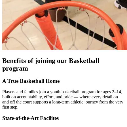
Benefits of joining our Basketball
program​​​​‌ ‍ ​‍​‍‌‍ ‌ ​‍‌‍‍‌‌‍‌ ‌‍‍‌‌‍ ‍​‍​‍​ ‍‍​‍​‍‌ ​ ‌‍​‌‌‍ ‍‌‍‍‌‌ ‌​‌ ‍‌​‍ ‍‌‍‍‌‌‍ ​‍​‍​‍ ​​‍​‍‌‍‍​‌ ​‍‌‍‌‌‌‍‌‍​‍​‍​ ‍‍​‍​‍‌‍‍​‌ ‌​‌ ‌​‌ ​​‌ ​ ​ ‍‍​‍ ​‍ ‌‍​ ‌‍‍​‌‍‌‌‌‍ ​‌ ​ ‌‍‌‌‌‍​‌‌ ​​‌‍‍‌‌‍‌‌‌ ​‍‌ ​ ​‍ ‍‌ ​ ‌‍​‌‌‍ ‍‌‍‍‌‌ ‌​‌ ‍‌​‍ ‍‌ ​ ‌ ‌​‌ ‌‌‌‍‌​‌‍‍‌‌‍ ​‍ ‌‍‍‌‌‍ ‍‌ ‌​‌‍‌‌‌‍ ‍‌ ‌​​‍ ‌‍‌‌‌‍‌​‌‍‍‌‌ ‌​​‍ ‌‍ ‌‌‍ ‌‍‌​‌‍‌‌​ ‌‌ ​​‌ ​‍‌‍‌‌‌ ​ ‌‍‌‌‌‍ ‍‌ ‌​‌‍​‌‌ ‌​‌‍‍‌‌‍ ‌‍ ‍​ ‍ ‌‍‍‌‌‍‌​​ ‌​ ‌ ​ ‌‍​ ‍​‌‍​‍​ ‍‌​ ​​‌‍​‍​ ‌​​‍ ‌​ ​‍​ ​‍​ ‍‌​ ‍‌​‍ ‌​ ‌​‌‍​‍​ ​‌​ ​‍​‍ ‌​ ‍‌​ ‌‍‌‍​‌​ ​‌​‍ ‌​ ​​​ ‍‌‌‍​ ​ ‌ ​ ‍​‌‍‌​‌‍​‌‌‍‌‍​ ‍​​ ​​‌‍‌‌‌‍​‍​ ‍ ‌ ‌​‌ ‍‌‌ ​​‌‍‌‌​ ‌‌ ‌‍‌‍‌‌‌‍ ‍‌ ‌‌‌‍‌‌‌‌​ ‌‍ ​‌ ‌‌‌‍‌ ‌‌​​‌‍​‌‌‍‌ ‌‍‌‌​ ‍ ‌ ​​‌‍​‌‌ ‌​‌‍‍​​ ‌‌ ​​‌‍​‌‌‍‌ ‌‍‌‌‌​​‍‌ ‌‌‌‍‍‌‌‍ ​‌‍‌​‌‍‌‌‌ ​‍​‍‌‌​ ‌‌‌​​‍‌‌ ‌‍‍ ‌‍‌‌‌ ‍‌​‍‌‌​ ​ ‌​‌​​‍‌‌​ ​ ‌​‌​​‍‌‌​ ​‍​ ​‍​ ​​​ ‌​​ ‍​​ ​‍​ ​‌​ ‌‍​ ‌ ​ ‍‌​ ​‌​ ‌‌‌‍‌‌​ ​​​‍‌‌​ ​‍​ ​‍​‍‌‌​ ‌‌‌​‌​​‍ ‍‌‍‌‍‌‍‌‌‌‍​‌‌ ‌​‌ ‌‌‌ ​‍‌‍‌‌‌​ ​‌‍‍‌‌ ​ ‌ ‌​‌‌‌​‌‍‍‌‌ ‌​‌‍ ​‌‍‌‌​ ‌‍​‍‌‍​‌‌ ​ ‌‍‌‌‌‌‌‌‌ ​‍‌‍ ​​ ‌‌‍‍​‌ ‌​‌ ‌​‌ ​​‌ ​ ​‍‌‌​ ​ ‌​​‌​‍‌‌​ ​‍‌​‌‍​‍‌‌​ ​‍‌​‌‍‌‍​ ‌‍‍​‌‍‌‌‌‍ ​‌ ​ ‌‍‌‌‌‍​‌‌ ​​‌‍‍‌‌‍‌‌‌ ​‍‌ ​ ​‍ ‍‌ ​ ‌‍​‌‌‍ ‍‌‍‍‌‌ ‌​‌ ‍‌​‍ ‍‌ ​ ‌ ‌​‌ ‌‌‌‍‌​‌‍‍‌‌‍ ​‍‌‍‌‍‍‌‌‍‌​​ ‌​ ‌ ​ ‌‍​ ‍​‌‍​‍​ ‍‌​ ​​‌‍​‍​ ‌​​‍ ‌​ ​‍​ ​‍​ ‍‌​ ‍‌​‍ ‌​ ‌​‌‍​‍​ ​‌​ ​‍​‍ ‌​ ‍‌​ ‌‍‌‍​‌​ ​‌​‍ ‌​ ​​​ ‍‌‌‍​ ​ ‌ ​ ‍​‌‍‌​‌‍​‌‌‍‌‍​ ‍​​ ​​‌‍‌‌‌‍​‍​‍‌‍‌ ‌​‌ ‍‌‌ ​​‌‍‌‌​ ‌‌ ‌‍‌‍‌‌‌‍ ‍‌ ‌‌‌‍‌‌‌‌​ ‌‍ ​‌ ‌‌‌‍‌ ‌‌​​‌‍​‌‌‍‌ ‌‍‌‌​‍‌‍‌ ​​‌‍​‌‌ ‌​‌‍‍​​ ‌‌ ​​‌‍​‌‌‍‌ ‌‍‌‌‌​​‍‌ ‌‌‌‍‍‌‌‍ ​‌‍‌​‌‍‌‌‌ ​‍​‍‌‌​ ‌‌‌​​‍‌‌ ‌‍‍ ‌‍‌‌‌ ‍‌​‍‌‌​ ​ ‌​‌​​‍‌‌​ ​ ‌​‌​​‍‌‌​ ​‍​ ​‍​ ​​​ ‌​​ ‍​​ ​‍​ ​‌​ ‌‍​ ‌ ​ ‍‌​ ​‌​ ‌‌‌‍‌‌​ ​​​‍‌‌​ ​‍​ ​‍​‍‌‌​ ‌‌‌​‌​​‍ ‍‌‍‌‍‌‍‌‌‌‍​‌‌ ‌​‌ ‌‌‌ ​‍‌‍‌‌‌​ ​‌‍‍‌‌ ​ ‌ ‌​‌‌‌​‌‍‍‌‌ ‌​‌‍ ​‌‍‌‌​‍‌‍‌ ​​‌‍‌‌‌ ​‍‌ ​ ‌ ​​‌‍‌‌‌‍​ ‌ ‌​‌‍‍‌‌ ‌‍‌‍‌‌​ ‌‌ ​​‌ ‌‌‌‍​‍‌‍ ​‌‍‍‌‌ ​ ‌‍‍​‌‍‌‌‌‍‌​​‍​‍‌ ‌
A True Basketball Home​​​​‌ ‍ ​‍​‍‌‍ ‌ ​‍‌‍‍‌‌‍‌ ‌‍‍‌‌‍ ‍​‍​‍​ ‍‍​‍​‍‌ ​ ‌‍​‌‌‍ ‍‌‍‍‌‌ ‌​‌ ‍‌​‍ ‍‌‍‍‌‌‍ ​‍​‍​‍ ​​‍​‍‌‍‍​‌ ​‍‌‍‌‌‌‍‌‍​‍​‍​ ‍‍​‍​‍‌‍‍​‌ ‌​‌ ‌​‌ ​​‌ ​ ​ ‍‍​‍ ​‍ ‌‍​ ‌‍‍​‌‍‌‌‌‍ ​‌ ​ ‌‍‌‌‌‍​‌‌ ​​‌‍‍‌‌‍‌‌‌ ​‍‌ ​ ​‍ ‍‌ ​ ‌‍​‌‌‍ ‍‌‍‍‌‌ ‌​‌ ‍‌​‍ ‍‌ ​ ‌ ‌​‌ ‌‌‌‍‌​‌‍‍‌‌‍ ​‍ ‌‍‍‌‌‍ ‍‌ ‌​‌‍‌‌‌‍ ‍‌ ‌​​‍ ‌‍‌‌‌‍‌​‌‍‍‌‌ ‌​​‍ ‌‍ ‌‌‍ ‌‍‌​‌‍‌‌​ ‌‌ ​​‌ ​‍‌‍‌‌‌ ​ ‌‍‌‌‌‍ ‍‌ ‌​‌‍​‌‌ ‌​‌‍‍‌‌‍ ‌‍ ‍​ ‍ ‌‍‍‌‌‍‌​​ ‌​ ‌ ​ ‌‍​ ‍​‌‍​‍​ ‍‌​ ​​‌‍​‍​ ‌​​‍ ‌​ ​‍​ ​‍​ ‍‌​ ‍‌​‍ ‌​ ‌​‌‍​‍​ ​‌​ ​‍​‍ ‌​ ‍‌​ ‌‍‌‍​‌​ ​‌​‍ ‌​ ​​​ ‍‌‌‍​ ​ ‌ ​ ‍​‌‍‌​‌‍​‌‌‍‌‍​ ‍​​ ​​‌‍‌‌‌‍​‍​ ‍ ‌ ‌​‌ ‍‌‌ ​​‌‍‌‌​ ‌‌ ‌‍‌‍‌‌‌‍ ‍‌ ‌‌‌‍‌‌‌‌​ ‌‍ ​‌ ‌‌‌‍‌ ‌‌​​‌‍​‌‌‍‌ ‌‍‌‌​ ‍ ‌ ​​‌‍​‌‌ ‌​‌‍‍​​ ‌‌ ​​‌‍​‌‌‍‌ ‌‍‌‌‌​​‍‌ ‌‌‌‍‍‌‌‍ ​‌‍‌​‌‍‌‌‌ ​‍​‍‌‌​ ‌‌‌​​‍‌‌ ‌‍‍ ‌‍‌‌‌ ‍‌​‍‌‌​ ​ ‌​‌​​‍‌‌​ ​ ‌​‌​​‍‌‌​ ​‍​ ​‍​ ​​​ ‌​​ ‍​​ ​‍​ ​‌​ ‌‍​ ‌ ​ ‍‌​ ​‌​ ‌‌‌‍‌‌​ ​​​‍‌‌​ ​‍​ ​‍​‍‌‌​ ‌‌‌​‌​​‍ ‍‌‍‌‍‌‍‌‌‌‍​‌‌ ‌​‌ ‌‌‌ ​‍‌‍‌‌‌ ​ ​‍‌‌​ ‌‌‌​​‍‌‌ ‌‍‍ ‌‍‌‌‌ ‍‌​‍‌‌​ ​ ‌​‌​​‍‌‌​ ​ ‌​‌​​‍‌‌​ ​‍​ ​‍​ ‌​‌‍​‌​ ‌‍​ ​​‌‍​ ​ ​‌​ ‍‌‌‍​‍‌‍​‌​ ‌​​ ‌‍‌‍​‌​‍‌‌​ ​‍​ ​‍​‍‌‌​ ‌‌‌​‌​​‍ ‍‌ ‌​‌‍‍‌‌ ‌​‌‍ ​‌‍‌‌​ ‌‍​‍‌‍​‌‌ ​ ‌‍‌‌‌‌‌‌‌ ​‍‌‍ ​​ ‌‌‍‍​‌ ‌​‌ ‌​‌ ​​‌ ​ ​‍‌‌​ ​ ‌​​‌​‍‌‌​ ​‍‌​‌‍​‍‌‌​ ​‍‌​‌‍‌‍​ ‌‍‍​‌‍‌‌‌‍ ​‌ ​ ‌‍‌‌‌‍​‌‌ ​​‌‍‍‌‌‍‌‌‌ ​‍‌ ​ ​‍ ‍‌ ​ ‌‍​‌‌‍ ‍‌‍‍‌‌ ‌​‌ ‍‌​‍ ‍‌ ​ ‌ ‌​‌ ‌‌‌‍‌​‌‍‍‌‌‍ ​‍‌‍‌‍‍‌‌‍‌​​ ‌​ ‌ ​ ‌‍​ ‍​‌‍​‍​ ‍‌​ ​​‌‍​‍​ ‌​​‍ ‌​ ​‍​ ​‍​ ‍‌​ ‍‌​‍ ‌​ ‌​‌‍​‍​ ​‌​ ​‍​‍ ‌​ ‍‌​ ‌‍‌‍​‌​ ​‌​‍ ‌​ ​​​ ‍‌‌‍​ ​ ‌ ​ ‍​‌‍‌​‌‍​‌‌‍‌‍​ ‍​​ ​​‌‍‌‌‌‍​‍​‍‌‍‌ ‌​‌ ‍‌‌ ​​‌‍‌‌​ ‌‌ ‌‍‌‍‌‌‌‍ ‍‌ ‌‌‌‍‌‌‌‌​ ‌‍ ​‌ ‌‌‌‍‌ ‌‌​​‌‍​‌‌‍‌ ‌‍‌‌​‍‌‍‌ ​​‌‍​‌‌ ‌​‌‍‍​​ ‌‌ ​​‌‍​‌‌‍‌ ‌‍‌‌‌​​‍‌ ‌‌‌‍‍‌‌‍ ​‌‍‌​‌‍‌‌‌ ​‍​‍‌‌​ ‌‌‌​​‍‌‌ ‌‍‍ ‌‍‌‌‌ ‍‌​‍‌‌​ ​ ‌​‌​​‍‌‌​ ​ ‌​‌​​‍‌‌​ ​‍​ ​‍​ ​​​ ‌​​ ‍​​ ​‍​ ​‌​ ‌‍​ ‌ ​ ‍‌​ ​‌​ ‌‌‌‍‌‌​ ​​​‍‌‌​ ​‍​ ​‍​‍‌‌​ ‌‌‌​‌​​‍ ‍‌‍‌‍‌‍‌‌‌‍​‌‌ ‌​‌ ‌‌‌ ​‍‌‍‌‌‌ ​ ​‍‌‌​ ‌‌‌​​‍‌‌ ‌‍‍ ‌‍‌‌‌ ‍‌​‍‌‌​ ​ ‌​‌​​‍‌‌​ ​ ‌​‌​​‍‌‌​ ​‍​ ​‍​ ‌​‌‍​‌​ ‌‍​ ​​‌‍​ ​ ​‌​ ‍‌‌‍​‍‌‍​‌​ ‌​​ ‌‍‌‍​‌​‍‌‌​ ​‍​ ​‍​‍‌‌​ ‌‌‌​‌​​‍ ‍‌ ‌​‌‍‍‌‌ ‌​‌‍ ​‌‍‌‌​‍‌‍‌ ​​‌‍‌‌‌ ​‍‌ ​ ‌ ​​‌‍‌‌‌‍​ ‌ ‌​‌‍‍‌‌ ‌‍‌‍‌‌​ ‌‌ ​​‌ ‌‌‌‍​‍‌‍ ​‌‍‍‌‌ ​ ‌‍‍​‌‍‌‌‌‍‌​​‍​‍‌ ‌
Players and families join a youth basketball program for ages 2–14,
built on accountability, effort, and pride — where every detail on
and off the court supports a long-term athletic journey from the very
first step.​​​​‌ ‍ ​‍​‍‌‍ ‌ ​‍‌‍‍‌‌‍‌ ‌‍‍‌‌‍ ‍​‍​‍​ ‍‍​‍​‍‌ ​ ‌‍​‌‌‍ ‍‌‍‍‌‌ ‌​‌ ‍‌​‍ ‍‌‍‍‌‌‍ ​‍​‍​‍ ​​‍​‍‌‍‍​‌ ​‍‌‍‌‌‌‍‌‍​‍​‍​ ‍‍​‍​‍‌‍‍​‌ ‌​‌ ‌​‌ ​​‌ ​ ​ ‍‍​‍ ​‍ ‌‍​ ‌‍‍​‌‍‌‌‌‍ ​‌ ​ ‌‍‌‌‌‍​‌‌ ​​‌‍‍‌‌‍‌‌‌ ​‍‌ ​ ​‍ ‍‌ ​ ‌‍​‌‌‍ ‍‌‍‍‌‌ ‌​‌ ‍‌​‍ ‍‌ ​ ‌ ‌​‌ ‌‌‌‍‌​‌‍‍‌‌‍ ​‍ ‌‍‍‌‌‍ ‍‌ ‌​‌‍‌‌‌‍ ‍‌ ‌​​‍ ‌‍‌‌‌‍‌​‌‍‍‌‌ ‌​​‍ ‌‍ ‌‌‍ ‌‍‌​‌‍‌‌​ ‌‌ ​​‌ ​‍‌‍‌‌‌ ​ ‌‍‌‌‌‍ ‍‌ ‌​‌‍​‌‌ ‌​‌‍‍‌‌‍ ‌‍ ‍​ ‍ ‌‍‍‌‌‍‌​​ ‌​ ‌ ​ ‌‍​ ‍​‌‍​‍​ ‍‌​ ​​‌‍​‍​ ‌​​‍ ‌​ ​‍​ ​‍​ ‍‌​ ‍‌​‍ ‌​ ‌​‌‍​‍​ ​‌​ ​‍​‍ ‌​ ‍‌​ ‌‍‌‍​‌​ ​‌​‍ ‌​ ​​​ ‍‌‌‍​ ​ ‌ ​ ‍​‌‍‌​‌‍​‌‌‍‌‍​ ‍​​ ​​‌‍‌‌‌‍​‍​ ‍ ‌ ‌​‌ ‍‌‌ ​​‌‍‌‌​ ‌‌ ‌‍‌‍‌‌‌‍ ‍‌ ‌‌‌‍‌‌‌‌​ ‌‍ ​‌ ‌‌‌‍‌ ‌‌​​‌‍​‌‌‍‌ ‌‍‌‌​ ‍ ‌ ​​‌‍​‌‌ ‌​‌‍‍​​ ‌‌ ​​‌‍​‌‌‍‌ ‌‍‌‌‌​​‍‌ ‌‌‌‍‍‌‌‍ ​‌‍‌​‌‍‌‌‌ ​‍​‍‌‌​ ‌‌‌​​‍‌‌ ‌‍‍ ‌‍‌‌‌ ‍‌​‍‌‌​ ​ ‌​‌​​‍‌‌​ ​ ‌​‌​​‍‌‌​ ​‍​ ​‍​ ​​​ ‌​​ ‍​​ ​‍​ ​‌​ ‌‍​ ‌ ​ ‍‌​ ​‌​ ‌‌‌‍‌‌​ ​​​‍‌‌​ ​‍​ ​‍​‍‌‌​ ‌‌‌​‌​​‍ ‍‌‍‌‍‌‍‌‌‌‍​‌‌ ‌​‌ ‌‌‌ ​‍‌‍‌‌‌ ​ ​‍‌‌​ ‌‌‌​​‍‌‌ ‌‍‍ ‌‍‌‌‌ ‍‌​‍‌‌​ ​ ‌​‌​​‍‌‌​ ​ ‌​‌​​‍‌‌​ ​‍​ ​‍​ ‌​‌‍​‌​ ‌‍​ ​​‌‍​ ​ ​‌​ ‍‌‌‍​‍‌‍​‌​ ‌​​ ‌‍‌‍​‌​‍‌‌​ ​‍​ ​‍​‍‌‌​ ‌‌‌​‌​​‍ ‍‌ ​‍‌‍‍‌‌‍​ ‌‍‍​‌​‌​‌‍‌‌‌ ​ ‌‍​ ‌ ​‍‌‍‍‌‌ ​​‌ ‌​‌‍‍‌‌‍ ‌‍ ‍​‍‌‌​ ‌‌‌​​‍‌‌ ‌‍‍ ‌‍‌‌‌ ‍‌​‍‌‌​ ​ ‌​‌​​‍‌‌​ ​ ‌​‌​​‍‌‌​ ​‍​ ​‍‌​‌ ​ ‌‌‌‍​‍​ ‍​‌​​‌‌​ ‌‌‍​‍‌‌‌‌‌​​‍‌ ‍‍‌​‌ ‌‌​​​ ‍​‌​‍‌‌ ​‌‌‌‌ ‌‍‌​‌‍​ ‌‍ ​‌ ​‍‌‍ ‍‌‌‍‌​‍‌‌​ ​‍​ ​‍​‍‌‌​ ‌‌‌​‌​​‍ ‍‌‍​ ‌‍‍​‌‍‍‌‌‍ ​‌‍‌​‌ ​‍‌‍‌‌‌‍ ‍​‍‌‌​ ‌‌‌​​‍‌‌ ‌‍‍ ‌‍‌‌‌ ‍‌​‍‌‌​ ​ ‌​‌​​‍‌‌​ ​ ‌​‌​​‍‌‌​ ​‍​ ​‍‌​‌ ​ ‌‌‌‍​‍​ ‍​‌​​‌‌​ ‌‌‍​‍‌‌‌‌‌​​‍‌ ‍‍‌​‌ ‌‌​​​ ‍​‌​‍‌‌ ​‌‌‌‌ ‌‍‌​‌‍​ ‌‍ ​‌ ​‍‌ ​‌​ ‌​​‍‌‌​ ​‍​ ​‍​‍‌‌​ ‌‌‌​‌​​‍ ‍‌ ‌​‌‍‌‌‌ ‍​‌ ‌​​ ‌‍​‍‌‍​‌‌ ​ ‌‍‌‌‌‌‌‌‌ ​‍‌‍ ​​ ‌‌‍‍​‌ ‌​‌ ‌​‌ ​​‌ ​ ​‍‌‌​ ​ ‌​​‌​‍‌‌​ ​‍‌​‌‍​‍‌‌​ ​‍‌​‌‍‌‍​ ‌‍‍​‌‍‌‌‌‍ ​‌ ​ ‌‍‌‌‌‍​‌‌ ​​‌‍‍‌‌‍‌‌‌ ​‍‌ ​ ​‍ ‍‌ ​ ‌‍​‌‌‍ ‍‌‍‍‌‌ ‌​‌ ‍‌​‍ ‍‌ ​ ‌ ‌​‌ ‌‌‌‍‌​‌‍‍‌‌‍ ​‍‌‍‌‍‍‌‌‍‌​​ ‌​ ‌ ​ ‌‍​ ‍​‌‍​‍​ ‍‌​ ​​‌‍​‍​ ‌​​‍ ‌​ ​‍​ ​‍​ ‍‌​ ‍‌​‍ ‌​ ‌​‌‍​‍​ ​‌​ ​‍​‍ ‌​ ‍‌​ ‌‍‌‍​‌​ ​‌​‍ ‌​ ​​​ ‍‌‌‍​ ​ ‌ ​ ‍​‌‍‌​‌‍​‌‌‍‌‍​ ‍​​ ​​‌‍‌‌‌‍​‍​‍‌‍‌ ‌​‌ ‍‌‌ ​​‌‍‌‌​ ‌‌ ‌‍‌‍‌‌‌‍ ‍‌ ‌‌‌‍‌‌‌‌​ ‌‍ ​‌ ‌‌‌‍‌ ‌‌​​‌‍​‌‌‍‌ ‌‍‌‌​‍‌‍‌ ​​‌‍​‌‌ ‌​‌‍‍​​ ‌‌ ​​‌‍​‌‌‍‌ ‌‍‌‌‌​​‍‌ ‌‌‌‍‍‌‌‍ ​‌‍‌​‌‍‌‌‌ ​‍​‍‌‌​ ‌‌‌​​‍‌‌ ‌‍‍ ‌‍‌‌‌ ‍‌​‍‌‌​ ​ ‌​‌​​‍‌‌​ ​ ‌​‌​​‍‌‌​ ​‍​ ​‍​ ​​​ ‌​​ ‍​​ ​‍​ ​‌​ ‌‍​ ‌ ​ ‍‌​ ​‌​ ‌‌‌‍‌‌​ ​​​‍‌‌​ ​‍​ ​‍​‍‌‌​ ‌‌‌​‌​​‍ ‍‌‍‌‍‌‍‌‌‌‍​‌‌ ‌​‌ ‌‌‌ ​‍‌‍‌‌‌ ​ ​‍‌‌​ ‌‌‌​​‍‌‌ ‌‍‍ ‌‍‌‌‌ ‍‌​‍‌‌​ ​ ‌​‌​​‍‌‌​ ​ ‌​‌​​‍‌‌​ ​‍​ ​‍​ ‌​‌‍​‌​ ‌‍​ ​​‌‍​ ​ ​‌​ ‍‌‌‍​‍‌‍​‌​ ‌​​ ‌‍‌‍​‌​‍‌‌​ ​‍​ ​‍​‍‌‌​ ‌‌‌​‌​​‍ ‍‌ ​‍‌‍‍‌‌‍​ ‌‍‍​‌​‌​‌‍‌‌‌ ​ ‌‍​ ‌ ​‍‌‍‍‌‌ ​​‌ ‌​‌‍‍‌‌‍ ‌‍ ‍​‍‌‌​ ‌‌‌​​‍‌‌ ‌‍‍ ‌‍‌‌‌ ‍‌​‍‌‌​ ​ ‌​‌​​‍‌‌​ ​ ‌​‌​​‍‌‌​ ​‍​ ​‍‌​‌ ​ ‌‌‌‍​‍​ ‍​‌​​‌‌​ ‌‌‍​‍‌‌‌‌‌​​‍‌ ‍‍‌​‌ ‌‌​​​ ‍​‌​‍‌‌ ​‌‌‌‌ ‌‍‌​‌‍​ ‌‍ ​‌ ​‍‌‍ ‍‌‌‍‌​‍‌‌​ ​‍​ ​‍​‍‌‌​ ‌‌‌​‌​​‍ ‍‌‍​ ‌‍‍​‌‍‍‌‌‍ ​‌‍‌​‌ ​‍‌‍‌‌‌‍ ‍​‍‌‌​ ‌‌‌​​‍‌‌ ‌‍‍ ‌‍‌‌‌ ‍‌​‍‌‌​ ​ ‌​‌​​‍‌‌​ ​ ‌​‌​​‍‌‌​ ​‍​ ​‍‌​‌ ​ ‌‌‌‍​‍​ ‍​‌​​‌‌​ ‌‌‍​‍‌‌‌‌‌​​‍‌ ‍‍‌​‌ ‌‌​​​ ‍​‌​‍‌‌ ​‌‌‌‌ ‌‍‌​‌‍​ ‌‍ ​‌ ​‍‌ ​‌​ ‌​​‍‌‌​ ​‍​ ​‍​‍‌‌​ ‌‌‌​‌​​‍ ‍‌ ‌​‌‍‌‌‌ ‍​‌ ‌​​‍‌‍‌ ​​‌‍‌‌‌ ​‍‌ ​ ‌ ​​‌‍‌‌‌‍​ ‌ ‌​‌‍‍‌‌ ‌‍‌‍‌‌​ ‌‌ ​​‌ ‌‌‌‍​‍‌‍ ​‌‍‍‌‌ ​ ‌‍‍​‌‍‌‌‌‍‌​​‍​‍‌ ‌
State-of-the-Art Facilites​​​​‌ ‍ ​‍​‍‌‍ ‌ ​‍‌‍‍‌‌‍‌ ‌‍‍‌‌‍ ‍​‍​‍​ ‍‍​‍​‍‌ ​ ‌‍​‌‌‍ ‍‌‍‍‌‌ ‌​‌ ‍‌​‍ ‍‌‍‍‌‌‍ ​‍​‍​‍ ​​‍​‍‌‍‍​‌ ​‍‌‍‌‌‌‍‌‍​‍​‍​ ‍‍​‍​‍‌‍‍​‌ ‌​‌ ‌​‌ ​​‌ ​ ​ ‍‍​‍ ​‍ ‌‍​ ‌‍‍​‌‍‌‌‌‍ ​‌ ​ ‌‍‌‌‌‍​‌‌ ​​‌‍‍‌‌‍‌‌‌ ​‍‌ ​ ​‍ ‍‌ ​ ‌‍​‌‌‍ ‍‌‍‍‌‌ ‌​‌ ‍‌​‍ ‍‌ ​ ‌ ‌​‌ ‌‌‌‍‌​‌‍‍‌‌‍ ​‍ ‌‍‍‌‌‍ ‍‌ ‌​‌‍‌‌‌‍ ‍‌ ‌​​‍ ‌‍‌‌‌‍‌​‌‍‍‌‌ ‌​​‍ ‌‍ ‌‌‍ ‌‍‌​‌‍‌‌​ ‌‌ ​​‌ ​‍‌‍‌‌‌ ​ ‌‍‌‌‌‍ ‍‌ ‌​‌‍​‌‌ ‌​‌‍‍‌‌‍ ‌‍ ‍​ ‍ ‌‍‍‌‌‍‌​​ ‌​ ‌ ​ ‌‍​ ‍​‌‍​‍​ ‍‌​ ​​‌‍​‍​ ‌​​‍ ‌​ ​‍​ ​‍​ ‍‌​ ‍‌​‍ ‌​ ‌​‌‍​‍​ ​‌​ ​‍​‍ ‌​ ‍‌​ ‌‍‌‍​‌​ ​‌​‍ ‌​ ​​​ ‍‌‌‍​ ​ ‌ ​ ‍​‌‍‌​‌‍​‌‌‍‌‍​ ‍​​ ​​‌‍‌‌‌‍​‍​ ‍ ‌ ‌​‌ ‍‌‌ ​​‌‍‌‌​ ‌‌ ‌‍‌‍‌‌‌‍ ‍‌ ‌‌‌‍‌‌‌‌​ ‌‍ ​‌ ‌‌‌‍‌ ‌‌​​‌‍​‌‌‍‌ ‌‍‌‌​ ‍ ‌ ​​‌‍​‌‌ ‌​‌‍‍​​ ‌‌ ​​‌‍​‌‌‍‌ ‌‍‌‌‌​​‍‌ ‌‌‌‍‍‌‌‍ ​‌‍‌​‌‍‌‌‌ ​‍​‍‌‌​ ‌‌‌​​‍‌‌ ‌‍‍ ‌‍‌‌‌ ‍‌​‍‌‌​ ​ ‌​‌​​‍‌‌​ ​ ‌​‌​​‍‌‌​ ​‍​ ​‍​ ​​​ ‌​​ ‍​​ ​‍​ ​‌​ ‌‍​ ‌ ​ ‍‌​ ​‌​ ‌‌‌‍‌‌​ ​​​‍‌‌​ ​‍​ ​‍​‍‌‌​ ‌‌‌​‌​​‍ ‍‌‍‌‍‌‍‌‌‌‍​‌‌ ‌​‌ ‌‌‌ ​‍‌‍‌‌‌ ​ ​‍‌‌​ ‌‌‌​​‍‌‌ ‌‍‍ ‌‍‌‌‌ ‍‌​‍‌‌​ ​ ‌​‌​​‍‌‌​ ​ ‌​‌​​‍‌‌​ ​‍​ ​‍​ ‌‍‌‍​ ‌‍‌‍‌‍‌‍‌‍​‌​ ‌‌​ ‍‌‌‍‌‍​ ​ ​ ‌‍​ ‍​‌‍‌‍​‍‌‌​ ​‍​ ​‍​‍‌‌​ ‌‌‌​‌​​‍ ‍‌ ‌​‌‍‍‌‌ ‌​‌‍ ​‌‍‌‌​ ‌‍​‍‌‍​‌‌ ​ ‌‍‌‌‌‌‌‌‌ ​‍‌‍ ​​ ‌‌‍‍​‌ ‌​‌ ‌​‌ ​​‌ ​ ​‍‌‌​ ​ ‌​​‌​‍‌‌​ ​‍‌​‌‍​‍‌‌​ ​‍‌​‌‍‌‍​ ‌‍‍​‌‍‌‌‌‍ ​‌ ​ ‌‍‌‌‌‍​‌‌ ​​‌‍‍‌‌‍‌‌‌ ​‍‌ ​ ​‍ ‍‌ ​ ‌‍​‌‌‍ ‍‌‍‍‌‌ ‌​‌ ‍‌​‍ ‍‌ ​ ‌ ‌​‌ ‌‌‌‍‌​‌‍‍‌‌‍ ​‍‌‍‌‍‍‌‌‍‌​​ ‌​ ‌ ​ ‌‍​ ‍​‌‍​‍​ ‍‌​ ​​‌‍​‍​ ‌​​‍ ‌​ ​‍​ ​‍​ ‍‌​ ‍‌​‍ ‌​ ‌​‌‍​‍​ ​‌​ ​‍​‍ ‌​ ‍‌​ ‌‍‌‍​‌​ ​‌​‍ ‌​ ​​​ ‍‌‌‍​ ​ ‌ ​ ‍​‌‍‌​‌‍​‌‌‍‌‍​ ‍​​ ​​‌‍‌‌‌‍​‍​‍‌‍‌ ‌​‌ ‍‌‌ ​​‌‍‌‌​ ‌‌ ‌‍‌‍‌‌‌‍ ‍‌ ‌‌‌‍‌‌‌‌​ ‌‍ ​‌ ‌‌‌‍‌ ‌‌​​‌‍​‌‌‍‌ ‌‍‌‌​‍‌‍‌ ​​‌‍​‌‌ ‌​‌‍‍​​ ‌‌ ​​‌‍​‌‌‍‌ ‌‍‌‌‌​​‍‌ ‌‌‌‍‍‌‌‍ ​‌‍‌​‌‍‌‌‌ ​‍​‍‌‌​ ‌‌‌​​‍‌‌ ‌‍‍ ‌‍‌‌‌ ‍‌​‍‌‌​ ​ ‌​‌​​‍‌‌​ ​ ‌​‌​​‍‌‌​ ​‍​ ​‍​ ​​​ ‌​​ ‍​​ ​‍​ ​‌​ ‌‍​ ‌ ​ ‍‌​ ​‌​ ‌‌‌‍‌‌​ ​​​‍‌‌​ ​‍​ ​‍​‍‌‌​ ‌‌‌​‌​​‍ ‍‌‍‌‍‌‍‌‌‌‍​‌‌ ‌​‌ ‌‌‌ ​‍‌‍‌‌‌ ​ ​‍‌‌​ ‌‌‌​​‍‌‌ ‌‍‍ ‌‍‌‌‌ ‍‌​‍‌‌​ ​ ‌​‌​​‍‌‌​ ​ ‌​‌​​‍‌‌​ ​‍​ ​‍​ ‌‍‌‍​ ‌‍‌‍‌‍‌‍‌‍​‌​ ‌‌​ ‍‌‌‍‌‍​ ​ ​ ‌‍​ ‍​‌‍‌‍​‍‌‌​ ​‍​ ​‍​‍‌‌​ ‌‌‌​‌​​‍ ‍‌ ‌​‌‍‍‌‌ ‌​‌‍ ​‌‍‌‌​‍‌‍‌ ​​‌‍‌‌‌ ​‍‌ ​ ‌ ​​‌‍‌‌‌‍​ ‌ ‌​‌‍‍‌‌ ‌‍‌‍‌‌​ ‌‌ ​​‌ ‌‌‌‍​‍‌‍ ​‌‍‍‌‌ ​ ‌‍‍​‌‍‌‌‌‍‌​​‍​‍‌ ‌