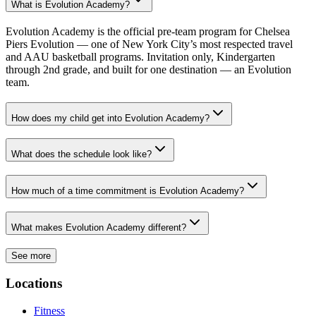
What is Evolution Academy?​​​​‌ ‍ ​‍​‍‌‍ ‌ ​‍‌‍‍‌‌‍‌ ‌‍‍‌‌‍ ‍​‍​‍​ ‍‍​‍​‍‌ ​ ‌‍​‌‌‍ ‍‌‍‍‌‌ ‌​‌ ‍‌​‍ ‍‌‍‍‌‌‍ ​‍​‍​‍ ​​‍​‍‌‍‍​‌ ​‍‌‍‌‌‌‍‌‍​‍​‍​ ‍‍​‍​‍‌‍‍​‌ ‌​‌ ‌​‌ ​​‌ ​ ​ ‍‍​‍ ​‍ ‌‍​ ‌‍‍​‌‍‌‌‌‍ ​‌ ​ ‌‍‌‌‌‍​‌‌ ​​‌‍‍‌‌‍‌‌‌ ​‍‌ ​ ​‍ ‍‌ ​ ‌‍​‌‌‍ ‍‌‍‍‌‌ ‌​‌ ‍‌​‍ ‍‌ ​ ‌ ‌​‌ ‌‌‌‍‌​‌‍‍‌‌‍ ​‍ ‌‍‍‌‌‍ ‍‌ ‌​‌‍‌‌‌‍ ‍‌ ‌​​‍ ‌‍‌‌‌‍‌​‌‍‍‌‌ ‌​​‍ ‌‍ ‌‌‍ ‌‍‌​‌‍‌‌​ ‌‌ ​​‌ ​‍‌‍‌‌‌ ​ ‌‍‌‌‌‍ ‍‌ ‌​‌‍​‌‌ ‌​‌‍‍‌‌‍ ‌‍ ‍​ ‍ ‌‍‍‌‌‍‌​​ ‌​ ‌ ​ ​‍‌‍‌‌‌‍‌‍​ ‌ ​ ‍‌​ ​ ​ ​ ​‍ ‌​ ​​‌‍​‌​ ‌‌​ ​ ​‍ ‌​ ‌​​ ​ ​ ‌‍​ ‌ ​‍ ‌‌‍​‌‌‍​‍​ ‌‍​ ‍​​‍ ‌‌‍​‍‌‍‌‍​ ‌‌​ ​‍​ ‍​​ ‌‍​ ​‍​ ​​‌‍‌‌‌‍‌‍​ ​ ‌‍​‌​ ‍ ‌ ‌​‌ ‍‌‌ ​​‌‍‌‌​ ‌‌‍‌‍‌‍​‌‌ ​‌​ ‍ ‌ ​​‌‍​‌‌ ‌​‌‍‍​​ ‌‌ ‌​‌‍‍‌‌ ‌​‌‍ ​‌‍‌‌​ ‌‍​‍‌‍​‌‌ ​ ‌‍‌‌‌‌‌‌‌ ​‍‌‍ ​​ ‌‌‍‍​‌ ‌​‌ ‌​‌ ​​‌ ​ ​‍‌‌​ ​ ‌​​‌​‍‌‌​ ​‍‌​‌‍​‍‌‌​ ​‍‌​‌‍‌‍​ ‌‍‍​‌‍‌‌‌‍ ​‌ ​ ‌‍‌‌‌‍​‌‌ ​​‌‍‍‌‌‍‌‌‌ ​‍‌ ​ ​‍ ‍‌ ​ ‌‍​‌‌‍ ‍‌‍‍‌‌ ‌​‌ ‍‌​‍ ‍‌ ​ ‌ ‌​‌ ‌‌‌‍‌​‌‍‍‌‌‍ ​‍‌‍‌‍‍‌‌‍‌​​ ‌​ ‌ ​ ​‍‌‍‌‌‌‍‌‍​ ‌ ​ ‍‌​ ​ ​ ​ ​‍ ‌​ ​​‌‍​‌​ ‌‌​ ​ ​‍ ‌​ ‌​​ ​ ​ ‌‍​ ‌ ​‍ ‌‌‍​‌‌‍​‍​ ‌‍​ ‍​​‍ ‌‌‍​‍‌‍‌‍​ ‌‌​ ​‍​ ‍​​ ‌‍​ ​‍​ ​​‌‍‌‌‌‍‌‍​ ​ ‌‍​‌​‍‌‍‌ ‌​‌ ‍‌‌ ​​‌‍‌‌​ ‌‌‍‌‍‌‍​‌‌ ​‌​‍‌‍‌ ​​‌‍​‌‌ ‌​‌‍‍​​ ‌‌ ‌​‌‍‍‌‌ ‌​‌‍ ​‌‍‌‌​‍‌‍‌ ​​‌‍‌‌‌ ​‍‌ ​ ‌ ​​‌‍‌‌‌‍​ ‌ ‌​‌‍‍‌‌ ‌‍‌‍‌‌​ ‌‌ ​​‌ ‌‌‌‍​‍‌‍ ​‌‍‍‌‌ ​ ‌‍‍​‌‍‌‌‌‍‌​​‍​‍‌ ‌
Evolution Academy is the official pre-team program for Chelsea
Piers Evolution — one of New York City’s most respected travel
and AAU basketball programs. Invitation only, Kindergarten
through 2nd grade, and built for one destination — an Evolution
team.​​​​‌ ‍ ​‍​‍‌‍ ‌ ​‍‌‍‍‌‌‍‌ ‌‍‍‌‌‍ ‍​‍​‍​ ‍‍​‍​‍‌ ​ ‌‍​‌‌‍ ‍‌‍‍‌‌ ‌​‌ ‍‌​‍ ‍‌‍‍‌‌‍ ​‍​‍​‍ ​​‍​‍‌‍‍​‌ ​‍‌‍‌‌‌‍‌‍​‍​‍​ ‍‍​‍​‍‌‍‍​‌ ‌​‌ ‌​‌ ​​‌ ​ ​ ‍‍​‍ ​‍ ‌‍​ ‌‍‍​‌‍‌‌‌‍ ​‌ ​ ‌‍‌‌‌‍​‌‌ ​​‌‍‍‌‌‍‌‌‌ ​‍‌ ​ ​‍ ‍‌ ​ ‌‍​‌‌‍ ‍‌‍‍‌‌ ‌​‌ ‍‌​‍ ‍‌ ​ ‌ ‌​‌ ‌‌‌‍‌​‌‍‍‌‌‍ ​‍ ‌‍‍‌‌‍ ‍‌ ‌​‌‍‌‌‌‍ ‍‌ ‌​​‍ ‌‍‌‌‌‍‌​‌‍‍‌‌ ‌​​‍ ‌‍ ‌‌‍ ‌‍‌​‌‍‌‌​ ‌‌ ​​‌ ​‍‌‍‌‌‌ ​ ‌‍‌‌‌‍ ‍‌ ‌​‌‍​‌‌ ‌​‌‍‍‌‌‍ ‌‍ ‍​ ‍ ‌‍‍‌‌‍‌​​ ‌​ ‌ ​ ​‍‌‍‌‌‌‍‌‍​ ‌ ​ ‍‌​ ​ ​ ​ ​‍ ‌​ ​​‌‍​‌​ ‌‌​ ​ ​‍ ‌​ ‌​​ ​ ​ ‌‍​ ‌ ​‍ ‌‌‍​‌‌‍​‍​ ‌‍​ ‍​​‍ ‌‌‍​‍‌‍‌‍​ ‌‌​ ​‍​ ‍​​ ‌‍​ ​‍​ ​​‌‍‌‌‌‍‌‍​ ​ ‌‍​‌​ ‍ ‌ ‌​‌ ‍‌‌ ​​‌‍‌‌​ ‌‌‍‌‍‌‍​‌‌ ​‌​ ‍ ‌ ​​‌‍​‌‌ ‌​‌‍‍​​ ‌‌ ​‍‌‍‍‌‌‍​ ‌‍‍​‌‌‌​‌‍‌‌‌ ‍​‌ ‌​​‍‌‌​ ‌‌‌​​‍‌‌ ‌‍‍ ‌‍‌‌‌ ‍‌​‍‌‌​ ​ ‌​‌​​‍‌‌​ ​ ‌​‌​​‍‌‌​ ​‍​ ​‍​ ​‍‌‍‌​​ ​‌​ ‌​​ ‍‌​ ‌‌‌‍‌‍‌‍‌​​ ​​​ ​ ​ ‌ ​ ‌ ​‍‌‌​ ​‍​ ​‍​‍‌‌​ ‌‌‌​‌​​‍ ‍‌‍​ ‌‍‍​‌‍‍‌‌‍ ​‌‍‌​‌ ​‍‌‍‌‌‌‍ ‍​‍‌‌​ ‌‌‌​​‍‌‌ ‌‍‍ ‌‍‌‌‌ ‍‌​‍‌‌​ ​ ‌​‌​​‍‌‌​ ​ ‌​‌​​‍‌‌​ ​‍​ ​‍​ ​‍​ ​‌​ ‍​​ ‌​​ ‌ ‌‍​‌‌‍​ ​ ‍‌‌‍​ ‌‍​ ​ ​ ​ ​​​‍‌‌​ ​‍​ ​‍​‍‌‌​ ‌‌‌​‌​​‍ ‍‌ ‌​‌‍‌‌‌ ‍​‌ ‌​​ ‌‍​‍‌‍​‌‌ ​ ‌‍‌‌‌‌‌‌‌ ​‍‌‍ ​​ ‌‌‍‍​‌ ‌​‌ ‌​‌ ​​‌ ​ ​‍‌‌​ ​ ‌​​‌​‍‌‌​ ​‍‌​‌‍​‍‌‌​ ​‍‌​‌‍‌‍​ ‌‍‍​‌‍‌‌‌‍ ​‌ ​ ‌‍‌‌‌‍​‌‌ ​​‌‍‍‌‌‍‌‌‌ ​‍‌ ​ ​‍ ‍‌ ​ ‌‍​‌‌‍ ‍‌‍‍‌‌ ‌​‌ ‍‌​‍ ‍‌ ​ ‌ ‌​‌ ‌‌‌‍‌​‌‍‍‌‌‍ ​‍‌‍‌‍‍‌‌‍‌​​ ‌​ ‌ ​ ​‍‌‍‌‌‌‍‌‍​ ‌ ​ ‍‌​ ​ ​ ​ ​‍ ‌​ ​​‌‍​‌​ ‌‌​ ​ ​‍ ‌​ ‌​​ ​ ​ ‌‍​ ‌ ​‍ ‌‌‍​‌‌‍​‍​ ‌‍​ ‍​​‍ ‌‌‍​‍‌‍‌‍​ ‌‌​ ​‍​ ‍​​ ‌‍​ ​‍​ ​​‌‍‌‌‌‍‌‍​ ​ ‌‍​‌​‍‌‍‌ ‌​‌ ‍‌‌ ​​‌‍‌‌​ ‌‌‍‌‍‌‍​‌‌ ​‌​‍‌‍‌ ​​‌‍​‌‌ ‌​‌‍‍​​ ‌‌ ​‍‌‍‍‌‌‍​ ‌‍‍​‌‌‌​‌‍‌‌‌ ‍​‌ ‌​​‍‌‌​ ‌‌‌​​‍‌‌ ‌‍‍ ‌‍‌‌‌ ‍‌​‍‌‌​ ​ ‌​‌​​‍‌‌​ ​ ‌​‌​​‍‌‌​ ​‍​ ​‍​ ​‍‌‍‌​​ ​‌​ ‌​​ ‍‌​ ‌‌‌‍‌‍‌‍‌​​ ​​​ ​ ​ ‌ ​ ‌ ​‍‌‌​ ​‍​ ​‍​‍‌‌​ ‌‌‌​‌​​‍ ‍‌‍​ ‌‍‍​‌‍‍‌‌‍ ​‌‍‌​‌ ​‍‌‍‌‌‌‍ ‍​‍‌‌​ ‌‌‌​​‍‌‌ ‌‍‍ ‌‍‌‌‌ ‍‌​‍‌‌​ ​ ‌​‌​​‍‌‌​ ​ ‌​‌​​‍‌‌​ ​‍​ ​‍​ ​‍​ ​‌​ ‍​​ ‌​​ ‌ ‌‍​‌‌‍​ ​ ‍‌‌‍​ ‌‍​ ​ ​ ​ ​​​‍‌‌​ ​‍​ ​‍​‍‌‌​ ‌‌‌​‌​​‍ ‍‌ ‌​‌‍‌‌‌ ‍​‌ ‌​​‍‌‍‌ ​​‌‍‌‌‌ ​‍‌ ​ ‌ ​​‌‍‌‌‌‍​ ‌ ‌​‌‍‍‌‌ ‌‍‌‍‌‌​ ‌‌ ​​‌ ‌‌‌‍​‍‌‍ ​‌‍‍‌‌ ​ ‌‍‍​‌‍‌‌‌‍‌​​‍​‍‌ ‌
How does my child get into Evolution Academy?​​​​‌ ‍ ​‍​‍‌‍ ‌ ​‍‌‍‍‌‌‍‌ ‌‍‍‌‌‍ ‍​‍​‍​ ‍‍​‍​‍‌ ​ ‌‍​‌‌‍ ‍‌‍‍‌‌ ‌​‌ ‍‌​‍ ‍‌‍‍‌‌‍ ​‍​‍​‍ ​​‍​‍‌‍‍​‌ ​‍‌‍‌‌‌‍‌‍​‍​‍​ ‍‍​‍​‍‌‍‍​‌ ‌​‌ ‌​‌ ​​‌ ​ ​ ‍‍​‍ ​‍ ‌‍​ ‌‍‍​‌‍‌‌‌‍ ​‌ ​ ‌‍‌‌‌‍​‌‌ ​​‌‍‍‌‌‍‌‌‌ ​‍‌ ​ ​‍ ‍‌ ​ ‌‍​‌‌‍ ‍‌‍‍‌‌ ‌​‌ ‍‌​‍ ‍‌ ​ ‌ ‌​‌ ‌‌‌‍‌​‌‍‍‌‌‍ ​‍ ‌‍‍‌‌‍ ‍‌ ‌​‌‍‌‌‌‍ ‍‌ ‌​​‍ ‌‍‌‌‌‍‌​‌‍‍‌‌ ‌​​‍ ‌‍ ‌‌‍ ‌‍‌​‌‍‌‌​ ‌‌ ​​‌ ​‍‌‍‌‌‌ ​ ‌‍‌‌‌‍ ‍‌ ‌​‌‍​‌‌ ‌​‌‍‍‌‌‍ ‌‍ ‍​ ‍ ‌‍‍‌‌‍‌​​ ‌​ ‌ ​ ‌​‌‍​ ‌‍‌​‌‍‌‌​ ​ ​ ‌‍‌‍‌‍​‍ ‌​ ‌ ​ ‌‍‌‍‌‍​ ‌​​‍ ‌​ ‌​​ ‌‍‌‍​‌​ ‌‌​‍ ‌‌‍​‍​ ‍‌​ ​‍‌‍​‍​‍ ‌​ ​‍‌‍‌‍‌‍‌‍‌‍​ ​ ‍‌​ ‌‌​ ‌​​ ‍‌‌‍​‌‌‍​‌​ ‌ ​ ​ ​ ‍ ‌ ‌​‌ ‍‌‌ ​​‌‍‌‌​ ‌‌‍‌‍‌‍​‌‌ ​‌​ ‍ ‌ ​​‌‍​‌‌ ‌​‌‍‍​​ ‌‌ ‌​‌‍‍‌‌ ‌​‌‍ ​‌‍‌‌​ ‌‍​‍‌‍​‌‌ ​ ‌‍‌‌‌‌‌‌‌ ​‍‌‍ ​​ ‌‌‍‍​‌ ‌​‌ ‌​‌ ​​‌ ​ ​‍‌‌​ ​ ‌​​‌​‍‌‌​ ​‍‌​‌‍​‍‌‌​ ​‍‌​‌‍‌‍​ ‌‍‍​‌‍‌‌‌‍ ​‌ ​ ‌‍‌‌‌‍​‌‌ ​​‌‍‍‌‌‍‌‌‌ ​‍‌ ​ ​‍ ‍‌ ​ ‌‍​‌‌‍ ‍‌‍‍‌‌ ‌​‌ ‍‌​‍ ‍‌ ​ ‌ ‌​‌ ‌‌‌‍‌​‌‍‍‌‌‍ ​‍‌‍‌‍‍‌‌‍‌​​ ‌​ ‌ ​ ‌​‌‍​ ‌‍‌​‌‍‌‌​ ​ ​ ‌‍‌‍‌‍​‍ ‌​ ‌ ​ ‌‍‌‍‌‍​ ‌​​‍ ‌​ ‌​​ ‌‍‌‍​‌​ ‌‌​‍ ‌‌‍​‍​ ‍‌​ ​‍‌‍​‍​‍ ‌​ ​‍‌‍‌‍‌‍‌‍‌‍​ ​ ‍‌​ ‌‌​ ‌​​ ‍‌‌‍​‌‌‍​‌​ ‌ ​ ​ ​‍‌‍‌ ‌​‌ ‍‌‌ ​​‌‍‌‌​ ‌‌‍‌‍‌‍​‌‌ ​‌​‍‌‍‌ ​​‌‍​‌‌ ‌​‌‍‍​​ ‌‌ ‌​‌‍‍‌‌ ‌​‌‍ ​‌‍‌‌​‍‌‍‌ ​​‌‍‌‌‌ ​‍‌ ​ ‌ ​​‌‍‌‌‌‍​ ‌ ‌​‌‍‍‌‌ ‌‍‌‍‌‌​ ‌‌ ​​‌ ‌‌‌‍​‍‌‍ ​‌‍‍‌‌ ​ ‌‍‍​‌‍‌‌‌‍‌​​‍​‍‌ ‌
What does the schedule look like?​​​​‌ ‍ ​‍​‍‌‍ ‌ ​‍‌‍‍‌‌‍‌ ‌‍‍‌‌‍ ‍​‍​‍​ ‍‍​‍​‍‌ ​ ‌‍​‌‌‍ ‍‌‍‍‌‌ ‌​‌ ‍‌​‍ ‍‌‍‍‌‌‍ ​‍​‍​‍ ​​‍​‍‌‍‍​‌ ​‍‌‍‌‌‌‍‌‍​‍​‍​ ‍‍​‍​‍‌‍‍​‌ ‌​‌ ‌​‌ ​​‌ ​ ​ ‍‍​‍ ​‍ ‌‍​ ‌‍‍​‌‍‌‌‌‍ ​‌ ​ ‌‍‌‌‌‍​‌‌ ​​‌‍‍‌‌‍‌‌‌ ​‍‌ ​ ​‍ ‍‌ ​ ‌‍​‌‌‍ ‍‌‍‍‌‌ ‌​‌ ‍‌​‍ ‍‌ ​ ‌ ‌​‌ ‌‌‌‍‌​‌‍‍‌‌‍ ​‍ ‌‍‍‌‌‍ ‍‌ ‌​‌‍‌‌‌‍ ‍‌ ‌​​‍ ‌‍‌‌‌‍‌​‌‍‍‌‌ ‌​​‍ ‌‍ ‌‌‍ ‌‍‌​‌‍‌‌​ ‌‌ ​​‌ ​‍‌‍‌‌‌ ​ ‌‍‌‌‌‍ ‍‌ ‌​‌‍​‌‌ ‌​‌‍‍‌‌‍ ‌‍ ‍​ ‍ ‌‍‍‌‌‍‌​​ ‌​ ‍​‌‍‌‌​ ​‌‌‍​‌​ ​​‌‍​‌​ ‍‌‌‍‌‌​‍ ‌​ ‌‍‌‍‌‌​ ‌​​ ​‍​‍ ‌​ ‌​​ ​‌​ ​‌​ ‍​​‍ ‌‌‍​‌​ ‍‌​ ‌ ​ ‌​​‍ ‌‌‍​ ​ ​​​ ‍​​ ‌ ​ ‌​​ ​‍​ ‍​‌‍​ ​ ​‌​ ​ ‌‍​‍‌‍‌​​ ‍ ‌ ‌​‌ ‍‌‌ ​​‌‍‌‌​ ‌‌‍‌‍‌‍​‌‌ ​‌​ ‍ ‌ ​​‌‍​‌‌ ‌​‌‍‍​​ ‌‌ ‌​‌‍‍‌‌ ‌​‌‍ ​‌‍‌‌​ ‌‍​‍‌‍​‌‌ ​ ‌‍‌‌‌‌‌‌‌ ​‍‌‍ ​​ ‌‌‍‍​‌ ‌​‌ ‌​‌ ​​‌ ​ ​‍‌‌​ ​ ‌​​‌​‍‌‌​ ​‍‌​‌‍​‍‌‌​ ​‍‌​‌‍‌‍​ ‌‍‍​‌‍‌‌‌‍ ​‌ ​ ‌‍‌‌‌‍​‌‌ ​​‌‍‍‌‌‍‌‌‌ ​‍‌ ​ ​‍ ‍‌ ​ ‌‍​‌‌‍ ‍‌‍‍‌‌ ‌​‌ ‍‌​‍ ‍‌ ​ ‌ ‌​‌ ‌‌‌‍‌​‌‍‍‌‌‍ ​‍‌‍‌‍‍‌‌‍‌​​ ‌​ ‍​‌‍‌‌​ ​‌‌‍​‌​ ​​‌‍​‌​ ‍‌‌‍‌‌​‍ ‌​ ‌‍‌‍‌‌​ ‌​​ ​‍​‍ ‌​ ‌​​ ​‌​ ​‌​ ‍​​‍ ‌‌‍​‌​ ‍‌​ ‌ ​ ‌​​‍ ‌‌‍​ ​ ​​​ ‍​​ ‌ ​ ‌​​ ​‍​ ‍​‌‍​ ​ ​‌​ ​ ‌‍​‍‌‍‌​​‍‌‍‌ ‌​‌ ‍‌‌ ​​‌‍‌‌​ ‌‌‍‌‍‌‍​‌‌ ​‌​‍‌‍‌ ​​‌‍​‌‌ ‌​‌‍‍​​ ‌‌ ‌​‌‍‍‌‌ ‌​‌‍ ​‌‍‌‌​‍‌‍‌ ​​‌‍‌‌‌ ​‍‌ ​ ‌ ​​‌‍‌‌‌‍​ ‌ ‌​‌‍‍‌‌ ‌‍‌‍‌‌​ ‌‌ ​​‌ ‌‌‌‍​‍‌‍ ​‌‍‍‌‌ ​ ‌‍‍​‌‍‌‌‌‍‌​​‍​‍‌ ‌
How much of a time commitment is Evolution Academy?​​​​‌ ‍ ​‍​‍‌‍ ‌ ​‍‌‍‍‌‌‍‌ ‌‍‍‌‌‍ ‍​‍​‍​ ‍‍​‍​‍‌ ​ ‌‍​‌‌‍ ‍‌‍‍‌‌ ‌​‌ ‍‌​‍ ‍‌‍‍‌‌‍ ​‍​‍​‍ ​​‍​‍‌‍‍​‌ ​‍‌‍‌‌‌‍‌‍​‍​‍​ ‍‍​‍​‍‌‍‍​‌ ‌​‌ ‌​‌ ​​‌ ​ ​ ‍‍​‍ ​‍ ‌‍​ ‌‍‍​‌‍‌‌‌‍ ​‌ ​ ‌‍‌‌‌‍​‌‌ ​​‌‍‍‌‌‍‌‌‌ ​‍‌ ​ ​‍ ‍‌ ​ ‌‍​‌‌‍ ‍‌‍‍‌‌ ‌​‌ ‍‌​‍ ‍‌ ​ ‌ ‌​‌ ‌‌‌‍‌​‌‍‍‌‌‍ ​‍ ‌‍‍‌‌‍ ‍‌ ‌​‌‍‌‌‌‍ ‍‌ ‌​​‍ ‌‍‌‌‌‍‌​‌‍‍‌‌ ‌​​‍ ‌‍ ‌‌‍ ‌‍‌​‌‍‌‌​ ‌‌ ​​‌ ​‍‌‍‌‌‌ ​ ‌‍‌‌‌‍ ‍‌ ‌​‌‍​‌‌ ‌​‌‍‍‌‌‍ ‌‍ ‍​ ‍ ‌‍‍‌‌‍‌​​ ‌​ ‌‍‌‍​‍‌‍‌‍​ ​‌‌‍​‍​ ​‍​ ‌‌‌‍‌‌​‍ ‌​ ‌‌‌‍​‌​ ​ ​ ‍‌​‍ ‌​ ‌​‌‍​‌​ ‌‌​ ​​​‍ ‌​ ‍​​ ​‌​ ‌ ‌‍​ ​‍ ‌‌‍​‍​ ‍‌​ ‌ ​ ‍‌​ ‌​​ ‌‌‌‍​‌‌‍‌​​ ​​‌‍‌‌‌‍‌​‌‍‌‍​ ‍ ‌ ‌​‌ ‍‌‌ ​​‌‍‌‌​ ‌‌‍‌‍‌‍​‌‌ ​‌​ ‍ ‌ ​​‌‍​‌‌ ‌​‌‍‍​​ ‌‌ ‌​‌‍‍‌‌ ‌​‌‍ ​‌‍‌‌​ ‌‍​‍‌‍​‌‌ ​ ‌‍‌‌‌‌‌‌‌ ​‍‌‍ ​​ ‌‌‍‍​‌ ‌​‌ ‌​‌ ​​‌ ​ ​‍‌‌​ ​ ‌​​‌​‍‌‌​ ​‍‌​‌‍​‍‌‌​ ​‍‌​‌‍‌‍​ ‌‍‍​‌‍‌‌‌‍ ​‌ ​ ‌‍‌‌‌‍​‌‌ ​​‌‍‍‌‌‍‌‌‌ ​‍‌ ​ ​‍ ‍‌ ​ ‌‍​‌‌‍ ‍‌‍‍‌‌ ‌​‌ ‍‌​‍ ‍‌ ​ ‌ ‌​‌ ‌‌‌‍‌​‌‍‍‌‌‍ ​‍‌‍‌‍‍‌‌‍‌​​ ‌​ ‌‍‌‍​‍‌‍‌‍​ ​‌‌‍​‍​ ​‍​ ‌‌‌‍‌‌​‍ ‌​ ‌‌‌‍​‌​ ​ ​ ‍‌​‍ ‌​ ‌​‌‍​‌​ ‌‌​ ​​​‍ ‌​ ‍​​ ​‌​ ‌ ‌‍​ ​‍ ‌‌‍​‍​ ‍‌​ ‌ ​ ‍‌​ ‌​​ ‌‌‌‍​‌‌‍‌​​ ​​‌‍‌‌‌‍‌​‌‍‌‍​‍‌‍‌ ‌​‌ ‍‌‌ ​​‌‍‌‌​ ‌‌‍‌‍‌‍​‌‌ ​‌​‍‌‍‌ ​​‌‍​‌‌ ‌​‌‍‍​​ ‌‌ ‌​‌‍‍‌‌ ‌​‌‍ ​‌‍‌‌​‍‌‍‌ ​​‌‍‌‌‌ ​‍‌ ​ ‌ ​​‌‍‌‌‌‍​ ‌ ‌​‌‍‍‌‌ ‌‍‌‍‌‌​ ‌‌ ​​‌ ‌‌‌‍​‍‌‍ ​‌‍‍‌‌ ​ ‌‍‍​‌‍‌‌‌‍‌​​‍​‍‌ ‌
What makes Evolution Academy different?​​​​‌ ‍ ​‍​‍‌‍ ‌ ​‍‌‍‍‌‌‍‌ ‌‍‍‌‌‍ ‍​‍​‍​ ‍‍​‍​‍‌ ​ ‌‍​‌‌‍ ‍‌‍‍‌‌ ‌​‌ ‍‌​‍ ‍‌‍‍‌‌‍ ​‍​‍​‍ ​​‍​‍‌‍‍​‌ ​‍‌‍‌‌‌‍‌‍​‍​‍​ ‍‍​‍​‍‌‍‍​‌ ‌​‌ ‌​‌ ​​‌ ​ ​ ‍‍​‍ ​‍ ‌‍​ ‌‍‍​‌‍‌‌‌‍ ​‌ ​ ‌‍‌‌‌‍​‌‌ ​​‌‍‍‌‌‍‌‌‌ ​‍‌ ​ ​‍ ‍‌ ​ ‌‍​‌‌‍ ‍‌‍‍‌‌ ‌​‌ ‍‌​‍ ‍‌ ​ ‌ ‌​‌ ‌‌‌‍‌​‌‍‍‌‌‍ ​‍ ‌‍‍‌‌‍ ‍‌ ‌​‌‍‌‌‌‍ ‍‌ ‌​​‍ ‌‍‌‌‌‍‌​‌‍‍‌‌ ‌​​‍ ‌‍ ‌‌‍ ‌‍‌​‌‍‌‌​ ‌‌ ​​‌ ​‍‌‍‌‌‌ ​ ‌‍‌‌‌‍ ‍‌ ‌​‌‍​‌‌ ‌​‌‍‍‌‌‍ ‌‍ ‍​ ‍ ‌‍‍‌‌‍‌​​ ‌​ ‌ ​ ​‍​ ​‍‌‍‌‍​ ​ ​ ​ ​ ​‌​ ‌‌​‍ ‌​ ​​​ ‍​‌‍​‌​ ​ ​‍ ‌​ ‌​‌‍​‍‌‍‌​​ ​‍​‍ ‌‌‍​‌‌‍‌‌​ ​‌​ ​‍​‍ ‌‌‍​‌​ ​‌‌‍​ ‌‍‌​‌‍​‍‌‍​ ​ ​​​ ‌‌​ ​ ​ ‌​‌‍‌‌​ ​​​ ‍ ‌ ‌​‌ ‍‌‌ ​​‌‍‌‌​ ‌‌‍‌‍‌‍​‌‌ ​‌​ ‍ ‌ ​​‌‍​‌‌ ‌​‌‍‍​​ ‌‌ ‌​‌‍‍‌‌ ‌​‌‍ ​‌‍‌‌​ ‌‍​‍‌‍​‌‌ ​ ‌‍‌‌‌‌‌‌‌ ​‍‌‍ ​​ ‌‌‍‍​‌ ‌​‌ ‌​‌ ​​‌ ​ ​‍‌‌​ ​ ‌​​‌​‍‌‌​ ​‍‌​‌‍​‍‌‌​ ​‍‌​‌‍‌‍​ ‌‍‍​‌‍‌‌‌‍ ​‌ ​ ‌‍‌‌‌‍​‌‌ ​​‌‍‍‌‌‍‌‌‌ ​‍‌ ​ ​‍ ‍‌ ​ ‌‍​‌‌‍ ‍‌‍‍‌‌ ‌​‌ ‍‌​‍ ‍‌ ​ ‌ ‌​‌ ‌‌‌‍‌​‌‍‍‌‌‍ ​‍‌‍‌‍‍‌‌‍‌​​ ‌​ ‌ ​ ​‍​ ​‍‌‍‌‍​ ​ ​ ​ ​ ​‌​ ‌‌​‍ ‌​ ​​​ ‍​‌‍​‌​ ​ ​‍ ‌​ ‌​‌‍​‍‌‍‌​​ ​‍​‍ ‌‌‍​‌‌‍‌‌​ ​‌​ ​‍​‍ ‌‌‍​‌​ ​‌‌‍​ ‌‍‌​‌‍​‍‌‍​ ​ ​​​ ‌‌​ ​ ​ ‌​‌‍‌‌​ ​​​‍‌‍‌ ‌​‌ ‍‌‌ ​​‌‍‌‌​ ‌‌‍‌‍‌‍​‌‌ ​‌​‍‌‍‌ ​​‌‍​‌‌ ‌​‌‍‍​​ ‌‌ ‌​‌‍‍‌‌ ‌​‌‍ ​‌‍‌‌​‍‌‍‌ ​​‌‍‌‌‌ ​‍‌ ​ ‌ ​​‌‍‌‌‌‍​ ‌ ‌​‌‍‍‌‌ ‌‍‌‍‌‌​ ‌‌ ​​‌ ‌‌‌‍​‍‌‍ ​‌‍‍‌‌ ​ ‌‍‍​‌‍‌‌‌‍‌​​‍​‍‌ ‌
See more
Locations​​​​‌ ‍ ​‍​‍‌‍ ‌ ​‍‌‍‍‌‌‍‌ ‌‍‍‌‌‍ ‍​‍​‍​ ‍‍​‍​‍‌ ​ ‌‍​‌‌‍ ‍‌‍‍‌‌ ‌​‌ ‍‌​‍ ‍‌‍‍‌‌‍ ​‍​‍​‍ ​​‍​‍‌‍‍​‌ ​‍‌‍‌‌‌‍‌‍​‍​‍​ ‍‍​‍​‍‌‍‍​‌ ‌​‌ ‌​‌ ​​‌ ​ ​ ‍‍​‍ ​‍ ‌‍​ ‌‍‍​‌‍‌‌‌‍ ​‌ ​ ‌‍‌‌‌‍​‌‌ ​​‌‍‍‌‌‍‌‌‌ ​‍‌ ​ ​‍ ‍‌ ​ ‌‍​‌‌‍ ‍‌‍‍‌‌ ‌​‌ ‍‌​‍ ‍‌ ​ ‌ ‌​‌ ‌‌‌‍‌​‌‍‍‌‌‍ ​‍ ‌‍‍‌‌‍ ‍‌ ‌​‌‍‌‌‌‍ ‍‌ ‌​​‍ ‌‍‌‌‌‍‌​‌‍‍‌‌ ‌​​‍ ‌‍ ‌‌‍ ‌‍‌​‌‍‌‌​ ‌‌ ​​‌ ​‍‌‍‌‌‌ ​ ‌‍‌‌‌‍ ‍‌ ‌​‌‍​‌‌ ‌​‌‍‍‌‌‍ ‌‍ ‍​ ‍ ‌‍‍‌‌‍‌​​ ‌‌‍‌‍‌‍ ‌‍ ‌ ‌​‌‍‌‌‌ ​‍​ ‍ ‌ ‌​‌ ‍‌‌ ​​‌‍‌‌​ ‌‌‍‌‍‌‍ ‌‍ ‌ ‌​‌‍‌‌‌ ​‍​ ‍ ‌ ​​‌‍​‌‌ ‌​‌‍‍​​ ‌‌‍​ ‌‍ ‌‍ ​‌ ‌‌‌‍ ‌‌‍ ‍‌ ​ ​‍‌‌​ ‌‌‌​​‍‌‌ ‌‍‍ ‌‍‌‌‌ ‍‌​‍‌‌​ ​ ‌​‌​​‍‌‌​ ​ ‌​‌​​‍‌‌​ ​‍​ ​‍‌‍‌‌‌‍​‍​ ​‍​ ‍​‌‍​ ​ ‌‌‌‍​ ‌‍​ ‌‍‌‌‌‍​‍‌‍​‌​ ​‌​‍‌‌​ ​‍​ ​‍​‍‌‌​ ‌‌‌​‌​​‍ ‍‌ ‌​‌‍‍‌‌ ‌​‌‍ ​‌‍‌‌​ ‌‍​‍‌‍​‌‌ ​ ‌‍‌‌‌‌‌‌‌ ​‍‌‍ ​​ ‌‌‍‍​‌ ‌​‌ ‌​‌ ​​‌ ​ ​‍‌‌​ ​ ‌​​‌​‍‌‌​ ​‍‌​‌‍​‍‌‌​ ​‍‌​‌‍‌‍​ ‌‍‍​‌‍‌‌‌‍ ​‌ ​ ‌‍‌‌‌‍​‌‌ ​​‌‍‍‌‌‍‌‌‌ ​‍‌ ​ ​‍ ‍‌ ​ ‌‍​‌‌‍ ‍‌‍‍‌‌ ‌​‌ ‍‌​‍ ‍‌ ​ ‌ ‌​‌ ‌‌‌‍‌​‌‍‍‌‌‍ ​‍‌‍‌‍‍‌‌‍‌​​ ‌‌‍‌‍‌‍ ‌‍ ‌ ‌​‌‍‌‌‌ ​‍​‍‌‍‌ ‌​‌ ‍‌‌ ​​‌‍‌‌​ ‌‌‍‌‍‌‍ ‌‍ ‌ ‌​‌‍‌‌‌ ​‍​‍‌‍‌ ​​‌‍​‌‌ ‌​‌‍‍​​ ‌‌‍​ ‌‍ ‌‍ ​‌ ‌‌‌‍ ‌‌‍ ‍‌ ​ ​‍‌‌​ ‌‌‌​​‍‌‌ ‌‍‍ ‌‍‌‌‌ ‍‌​‍‌‌​ ​ ‌​‌​​‍‌‌​ ​ ‌​‌​​‍‌‌​ ​‍​ ​‍‌‍‌‌‌‍​‍​ ​‍​ ‍​‌‍​ ​ ‌‌‌‍​ ‌‍​ ‌‍‌‌‌‍​‍‌‍​‌​ ​‌​‍‌‌​ ​‍​ ​‍​‍‌‌​ ‌‌‌​‌​​‍ ‍‌ ‌​‌‍‍‌‌ ‌​‌‍ ​‌‍‌‌​‍‌‍‌ ​​‌‍‌‌‌ ​‍‌ ​ ‌ ​​‌‍‌‌‌‍​ ‌ ‌​‌‍‍‌‌ ‌‍‌‍‌‌​ ‌‌ ​​‌ ‌‌‌‍​‍‌‍ ​‌‍‍‌‌ ​ ‌‍‍​‌‍‌‌‌‍‌​​‍​‍‌ ‌
Fitness​​​​‌ ‍ ​‍​‍‌‍ ‌ ​‍‌‍‍‌‌‍‌ ‌‍‍‌‌‍ ‍​‍​‍​ ‍‍​‍​‍‌ ​ ‌‍​‌‌‍ ‍‌‍‍‌‌ ‌​‌ ‍‌​‍ ‍‌‍‍‌‌‍ ​‍​‍​‍ ​​‍​‍‌‍‍​‌ ​‍‌‍‌‌‌‍‌‍​‍​‍​ ‍‍​‍​‍‌‍‍​‌ ‌​‌ ‌​‌ ​​‌ ​ ​ ‍‍​‍ ​‍ ‌‍​ ‌‍‍​‌‍‌‌‌‍ ​‌ ​ ‌‍‌‌‌‍​‌‌ ​​‌‍‍‌‌‍‌‌‌ ​‍‌ ​ ​‍ ‍‌ ​ ‌‍​‌‌‍ ‍‌‍‍‌‌ ‌​‌ ‍‌​‍ ‍‌ ​ ‌ ‌​‌ ‌‌‌‍‌​‌‍‍‌‌‍ ​‍ ‌‍‍‌‌‍ ‍‌ ‌​‌‍‌‌‌‍ ‍‌ ‌​​‍ ‌‍‌‌‌‍‌​‌‍‍‌‌ ‌​​‍ ‌‍ ‌‌‍ ‌‍‌​‌‍‌‌​ ‌‌ ​​‌ ​‍‌‍‌‌‌ ​ ‌‍‌‌‌‍ ‍‌ ‌​‌‍​‌‌ ‌​‌‍‍‌‌‍ ‌‍ ‍​ ‍ ‌‍‍‌‌‍‌​​ ‌‌‍‌‍‌‍ ‌‍ ‌ ‌​‌‍‌‌‌ ​‍​ ‍ ‌ ‌​‌ ‍‌‌ ​​‌‍‌‌​ ‌‌‍‌‍‌‍ ‌‍ ‌ ‌​‌‍‌‌‌ ​‍​ ‍ ‌ ​​‌‍​‌‌ ‌​‌‍‍​​ ‌‌‍​ ‌‍ ‌‍ ​‌ ‌‌‌‍ ‌‌‍ ‍‌ ​ ​‍‌‌​ ‌‌‌​​‍‌‌ ‌‍‍ ‌‍‌‌‌ ‍‌​‍‌‌​ ​ ‌​‌​​‍‌‌​ ​ ‌​‌​​‍‌‌​ ​‍​ ​‍‌‍‌‌‌‍​‍​ ​‍​ ‍​‌‍​ ​ ‌‌‌‍​ ‌‍​ ‌‍‌‌‌‍​‍‌‍​‌​ ​‌​‍‌‌​ ​‍​ ​‍​‍‌‌​ ‌‌‌​‌​​‍ ‍‌‍ ​‌‍‍‌‌‍ ‍‌‍‍ ‌ ​ ​‍‌‌​ ‌‌‌​​‍‌‌ ‌‍‍ ‌‍‌‌‌ ‍‌​‍‌‌​ ​ ‌​‌​​‍‌‌​ ​ ‌​‌​​‍‌‌​ ​‍​ ​‍​ ​‍​ ​ ​ ​ ‌‍​ ‌‍‌‌​ ‍​​ ‌‍​ ​‌​ ‌​‌‍​‌‌‍​ ​ ‍‌​‍‌‌​ ​‍​ ​‍​‍‌‌​ ‌‌‌​‌​​‍ ‍‌‍ ‍‌‍​‌‌‍ ‌‌‍‌‌​ ‌‍​‍‌‍​‌‌ ​ ‌‍‌‌‌‌‌‌‌ ​‍‌‍ ​​ ‌‌‍‍​‌ ‌​‌ ‌​‌ ​​‌ ​ ​‍‌‌​ ​ ‌​​‌​‍‌‌​ ​‍‌​‌‍​‍‌‌​ ​‍‌​‌‍‌‍​ ‌‍‍​‌‍‌‌‌‍ ​‌ ​ ‌‍‌‌‌‍​‌‌ ​​‌‍‍‌‌‍‌‌‌ ​‍‌ ​ ​‍ ‍‌ ​ ‌‍​‌‌‍ ‍‌‍‍‌‌ ‌​‌ ‍‌​‍ ‍‌ ​ ‌ ‌​‌ ‌‌‌‍‌​‌‍‍‌‌‍ ​‍‌‍‌‍‍‌‌‍‌​​ ‌‌‍‌‍‌‍ ‌‍ ‌ ‌​‌‍‌‌‌ ​‍​‍‌‍‌ ‌​‌ ‍‌‌ ​​‌‍‌‌​ ‌‌‍‌‍‌‍ ‌‍ ‌ ‌​‌‍‌‌‌ ​‍​‍‌‍‌ ​​‌‍​‌‌ ‌​‌‍‍​​ ‌‌‍​ ‌‍ ‌‍ ​‌ ‌‌‌‍ ‌‌‍ ‍‌ ​ ​‍‌‌​ ‌‌‌​​‍‌‌ ‌‍‍ ‌‍‌‌‌ ‍‌​‍‌‌​ ​ ‌​‌​​‍‌‌​ ​ ‌​‌​​‍‌‌​ ​‍​ ​‍‌‍‌‌‌‍​‍​ ​‍​ ‍​‌‍​ ​ ‌‌‌‍​ ‌‍​ ‌‍‌‌‌‍​‍‌‍​‌​ ​‌​‍‌‌​ ​‍​ ​‍​‍‌‌​ ‌‌‌​‌​​‍ ‍‌‍ ​‌‍‍‌‌‍ ‍‌‍‍ ‌ ​ ​‍‌‌​ ‌‌‌​​‍‌‌ ‌‍‍ ‌‍‌‌‌ ‍‌​‍‌‌​ ​ ‌​‌​​‍‌‌​ ​ ‌​‌​​‍‌‌​ ​‍​ ​‍​ ​‍​ ​ ​ ​ ‌‍​ ‌‍‌‌​ ‍​​ ‌‍​ ​‌​ ‌​‌‍​‌‌‍​ ​ ‍‌​‍‌‌​ ​‍​ ​‍​‍‌‌​ ‌‌‌​‌​​‍ ‍‌‍ ‍‌‍​‌‌‍ ‌‌‍‌‌​‍‌‍‌ ​​‌‍‌‌‌ ​‍‌ ​ ‌ ​​‌‍‌‌‌‍​ ‌ ‌​‌‍‍‌‌ ‌‍‌‍‌‌​ ‌‌ ​​‌ ‌‌‌‍​‍‌‍ ​‌‍‍‌‌ ​ ‌‍‍​‌‍‌‌‌‍‌​​‍​‍‌ ‌