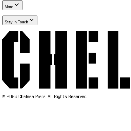
More​​​​‌ ‍ ​‍​‍‌‍ ‌ ​‍‌‍‍‌‌‍‌ ‌‍‍‌‌‍ ‍​‍​‍​ ‍‍​‍​‍‌ ​ ‌‍​‌‌‍ ‍‌‍‍‌‌ ‌​‌ ‍‌​‍ ‍‌‍‍‌‌‍ ​‍​‍​‍ ​​‍​‍‌‍‍​‌ ​‍‌‍‌‌‌‍‌‍​‍​‍​ ‍‍​‍​‍‌‍‍​‌ ‌​‌ ‌​‌ ​​‌ ​ ​ ‍‍​‍ ​‍ ‌‍​ ‌‍‍​‌‍‌‌‌‍ ​‌ ​ ‌‍‌‌‌‍​‌‌ ​​‌‍‍‌‌‍‌‌‌ ​‍‌ ​ ​‍ ‍‌ ​ ‌‍​‌‌‍ ‍‌‍‍‌‌ ‌​‌ ‍‌​‍ ‍‌ ​ ‌ ‌​‌ ‌‌‌‍‌​‌‍‍‌‌‍ ​‍ ‌‍‍‌‌‍ ‍‌ ‌​‌‍‌‌‌‍ ‍‌ ‌​​‍ ‌‍‌‌‌‍‌​‌‍‍‌‌ ‌​​‍ ‌‍ ‌‌‍ ‌‍‌​‌‍‌‌​ ‌‌ ​​‌ ​‍‌‍‌‌‌ ​ ‌‍‌‌‌‍ ‍‌ ‌​‌‍​‌‌ ‌​‌‍‍‌‌‍ ‌‍ ‍​ ‍ ‌‍‍‌‌‍‌​​ ‌‌‍‌‍‌‍ ‌‍ ‌ ‌​‌‍‌‌‌ ​‍​ ‍ ‌ ‌​‌ ‍‌‌ ​​‌‍‌‌​ ‌‌‍‌‍‌‍ ‌‍ ‌ ‌​‌‍‌‌‌ ​‍​ ‍ ‌ ​​‌‍​‌‌ ‌​‌‍‍​​ ‌‌‍​ ‌‍ ‌‍ ​‌ ‌‌‌‍ ‌‌‍ ‍‌ ​ ​‍‌‌​ ‌‌‌​​‍‌‌ ‌‍‍ ‌‍‌‌‌ ‍‌​‍‌‌​ ​ ‌​‌​​‍‌‌​ ​ ‌​‌​​‍‌‌​ ​‍​ ​‍​ ‌‌​ ​ ​ ‌‌​ ‍‌‌‍​ ​ ​‍‌‍‌​​ ‍​‌‍​‌​ ‍​​ ​ ​ ​ ​‍‌‌​ ​‍​ ​‍​‍‌‌​ ‌‌‌​‌​​‍ ‍‌ ‌​‌‍‍‌‌ ‌​‌‍ ​‌‍‌‌​ ‌‍​‍‌‍​‌‌ ​ ‌‍‌‌‌‌‌‌‌ ​‍‌‍ ​​ ‌‌‍‍​‌ ‌​‌ ‌​‌ ​​‌ ​ ​‍‌‌​ ​ ‌​​‌​‍‌‌​ ​‍‌​‌‍​‍‌‌​ ​‍‌​‌‍‌‍​ ‌‍‍​‌‍‌‌‌‍ ​‌ ​ ‌‍‌‌‌‍​‌‌ ​​‌‍‍‌‌‍‌‌‌ ​‍‌ ​ ​‍ ‍‌ ​ ‌‍​‌‌‍ ‍‌‍‍‌‌ ‌​‌ ‍‌​‍ ‍‌ ​ ‌ ‌​‌ ‌‌‌‍‌​‌‍‍‌‌‍ ​‍‌‍‌‍‍‌‌‍‌​​ ‌‌‍‌‍‌‍ ‌‍ ‌ ‌​‌‍‌‌‌ ​‍​‍‌‍‌ ‌​‌ ‍‌‌ ​​‌‍‌‌​ ‌‌‍‌‍‌‍ ‌‍ ‌ ‌​‌‍‌‌‌ ​‍​‍‌‍‌ ​​‌‍​‌‌ ‌​‌‍‍​​ ‌‌‍​ ‌‍ ‌‍ ​‌ ‌‌‌‍ ‌‌‍ ‍‌ ​ ​‍‌‌​ ‌‌‌​​‍‌‌ ‌‍‍ ‌‍‌‌‌ ‍‌​‍‌‌​ ​ ‌​‌​​‍‌‌​ ​ ‌​‌​​‍‌‌​ ​‍​ ​‍​ ‌‌​ ​ ​ ‌‌​ ‍‌‌‍​ ​ ​‍‌‍‌​​ ‍​‌‍​‌​ ‍​​ ​ ​ ​ ​‍‌‌​ ​‍​ ​‍​‍‌‌​ ‌‌‌​‌​​‍ ‍‌ ‌​‌‍‍‌‌ ‌​‌‍ ​‌‍‌‌​‍‌‍‌ ​​‌‍‌‌‌ ​‍‌ ​ ‌ ​​‌‍‌‌‌‍​ ‌ ‌​‌‍‍‌‌ ‌‍‌‍‌‌​ ‌‌ ​​‌ ‌‌‌‍​‍‌‍ ​‌‍‍‌‌ ​ ‌‍‍​‌‍‌‌‌‍‌​​‍​‍‌ ‌
Stay in Touch​​​​‌ ‍ ​‍​‍‌‍ ‌ ​‍‌‍‍‌‌‍‌ ‌‍‍‌‌‍ ‍​‍​‍​ ‍‍​‍​‍‌ ​ ‌‍​‌‌‍ ‍‌‍‍‌‌ ‌​‌ ‍‌​‍ ‍‌‍‍‌‌‍ ​‍​‍​‍ ​​‍​‍‌‍‍​‌ ​‍‌‍‌‌‌‍‌‍​‍​‍​ ‍‍​‍​‍‌‍‍​‌ ‌​‌ ‌​‌ ​​‌ ​ ​ ‍‍​‍ ​‍ ‌‍​ ‌‍‍​‌‍‌‌‌‍ ​‌ ​ ‌‍‌‌‌‍​‌‌ ​​‌‍‍‌‌‍‌‌‌ ​‍‌ ​ ​‍ ‍‌ ​ ‌‍​‌‌‍ ‍‌‍‍‌‌ ‌​‌ ‍‌​‍ ‍‌ ​ ‌ ‌​‌ ‌‌‌‍‌​‌‍‍‌‌‍ ​‍ ‌‍‍‌‌‍ ‍‌ ‌​‌‍‌‌‌‍ ‍‌ ‌​​‍ ‌‍‌‌‌‍‌​‌‍‍‌‌ ‌​​‍ ‌‍ ‌‌‍ ‌‍‌​‌‍‌‌​ ‌‌ ​​‌ ​‍‌‍‌‌‌ ​ ‌‍‌‌‌‍ ‍‌ ‌​‌‍​‌‌ ‌​‌‍‍‌‌‍ ‌‍ ‍​ ‍ ‌‍‍‌‌‍‌​​ ‌‌‍‌‍‌‍ ‌‍ ‌ ‌​‌‍‌‌‌ ​‍​ ‍ ‌ ‌​‌ ‍‌‌ ​​‌‍‌‌​ ‌‌‍‌‍‌‍ ‌‍ ‌ ‌​‌‍‌‌‌ ​‍​ ‍ ‌ ​​‌‍​‌‌ ‌​‌‍‍​​ ‌‌‍​ ‌‍ ‌‍ ​‌ ‌‌‌‍ ‌‌‍ ‍‌ ​ ​‍‌‌​ ‌‌‌​​‍‌‌ ‌‍‍ ‌‍‌‌‌ ‍‌​‍‌‌​ ​ ‌​‌​​‍‌‌​ ​ ‌​‌​​‍‌‌​ ​‍​ ​‍​ ‍​‌‍​‍‌‍‌​​ ​‌‌‍​‍‌‍‌‌‌‍‌‌‌‍‌​‌‍​‌​ ​‍‌‍‌‌‌‍​‌​‍‌‌​ ​‍​ ​‍​‍‌‌​ ‌‌‌​‌​​‍ ‍‌ ‌​‌‍‍‌‌ ‌​‌‍ ​‌‍‌‌​ ‌‍​‍‌‍​‌‌ ​ ‌‍‌‌‌‌‌‌‌ ​‍‌‍ ​​ ‌‌‍‍​‌ ‌​‌ ‌​‌ ​​‌ ​ ​‍‌‌​ ​ ‌​​‌​‍‌‌​ ​‍‌​‌‍​‍‌‌​ ​‍‌​‌‍‌‍​ ‌‍‍​‌‍‌‌‌‍ ​‌ ​ ‌‍‌‌‌‍​‌‌ ​​‌‍‍‌‌‍‌‌‌ ​‍‌ ​ ​‍ ‍‌ ​ ‌‍​‌‌‍ ‍‌‍‍‌‌ ‌​‌ ‍‌​‍ ‍‌ ​ ‌ ‌​‌ ‌‌‌‍‌​‌‍‍‌‌‍ ​‍‌‍‌‍‍‌‌‍‌​​ ‌‌‍‌‍‌‍ ‌‍ ‌ ‌​‌‍‌‌‌ ​‍​‍‌‍‌ ‌​‌ ‍‌‌ ​​‌‍‌‌​ ‌‌‍‌‍‌‍ ‌‍ ‌ ‌​‌‍‌‌‌ ​‍​‍‌‍‌ ​​‌‍​‌‌ ‌​‌‍‍​​ ‌‌‍​ ‌‍ ‌‍ ​‌ ‌‌‌‍ ‌‌‍ ‍‌ ​ ​‍‌‌​ ‌‌‌​​‍‌‌ ‌‍‍ ‌‍‌‌‌ ‍‌​‍‌‌​ ​ ‌​‌​​‍‌‌​ ​ ‌​‌​​‍‌‌​ ​‍​ ​‍​ ‍​‌‍​‍‌‍‌​​ ​‌‌‍​‍‌‍‌‌‌‍‌‌‌‍‌​‌‍​‌​ ​‍‌‍‌‌‌‍​‌​‍‌‌​ ​‍​ ​‍​‍‌‌​ ‌‌‌​‌​​‍ ‍‌ ‌​‌‍‍‌‌ ‌​‌‍ ​‌‍‌‌​‍‌‍‌ ​​‌‍‌‌‌ ​‍‌ ​ ‌ ​​‌‍‌‌‌‍​ ‌ ‌​‌‍‍‌‌ ‌‍‌‍‌‌​ ‌‌ ​​‌ ‌‌‌‍​‍‌‍ ​‌‍‍‌‌ ​ ‌‍‍​‌‍‌‌‌‍‌​​‍​‍‌ ‌
©
2026
Chelsea Piers. All Rights Reserved.​​​​‌ ‍ ​‍​‍‌‍ ‌ ​‍‌‍‍‌‌‍‌ ‌‍‍‌‌‍ ‍​‍​‍​ ‍‍​‍​‍‌ ​ ‌‍​‌‌‍ ‍‌‍‍‌‌ ‌​‌ ‍‌​‍ ‍‌‍‍‌‌‍ ​‍​‍​‍ ​​‍​‍‌‍‍​‌ ​‍‌‍‌‌‌‍‌‍​‍​‍​ ‍‍​‍​‍‌‍‍​‌ ‌​‌ ‌​‌ ​​‌ ​ ​ ‍‍​‍ ​‍ ‌‍​ ‌‍‍​‌‍‌‌‌‍ ​‌ ​ ‌‍‌‌‌‍​‌‌ ​​‌‍‍‌‌‍‌‌‌ ​‍‌ ​ ​‍ ‍‌ ​ ‌‍​‌‌‍ ‍‌‍‍‌‌ ‌​‌ ‍‌​‍ ‍‌ ​ ‌ ‌​‌ ‌‌‌‍‌​‌‍‍‌‌‍ ​‍ ‌‍‍‌‌‍ ‍‌ ‌​‌‍‌‌‌‍ ‍‌ ‌​​‍ ‌‍‌‌‌‍‌​‌‍‍‌‌ ‌​​‍ ‌‍ ‌‌‍ ‌‍‌​‌‍‌‌​ ‌‌ ​​‌ ​‍‌‍‌‌‌ ​ ‌‍‌‌‌‍ ‍‌ ‌​‌‍​‌‌ ‌​‌‍‍‌‌‍ ‌‍ ‍​ ‍ ‌‍‍‌‌‍‌​​ ‌‌‍‌‍‌‍ ‌‍ ‌ ‌​‌‍‌‌‌ ​‍​ ‍ ‌ ‌​‌ ‍‌‌ ​​‌‍‌‌​ ‌‌‍‌‍‌‍ ‌‍ ‌ ‌​‌‍‌‌‌ ​‍​ ‍ ‌ ​​‌‍​‌‌ ‌​‌‍‍​​ ‌‌ ​ ‌ ‌‌‌‍​‍‌ ‌​‌‍‍‌‌ ‌​‌‍ ​‌‍‌‌​ ‌‍​‍‌‍​‌‌ ​ ‌‍‌‌‌‌‌‌‌ ​‍‌‍ ​​ ‌‌‍‍​‌ ‌​‌ ‌​‌ ​​‌ ​ ​‍‌‌​ ​ ‌​​‌​‍‌‌​ ​‍‌​‌‍​‍‌‌​ ​‍‌​‌‍‌‍​ ‌‍‍​‌‍‌‌‌‍ ​‌ ​ ‌‍‌‌‌‍​‌‌ ​​‌‍‍‌‌‍‌‌‌ ​‍‌ ​ ​‍ ‍‌ ​ ‌‍​‌‌‍ ‍‌‍‍‌‌ ‌​‌ ‍‌​‍ ‍‌ ​ ‌ ‌​‌ ‌‌‌‍‌​‌‍‍‌‌‍ ​‍‌‍‌‍‍‌‌‍‌​​ ‌‌‍‌‍‌‍ ‌‍ ‌ ‌​‌‍‌‌‌ ​‍​‍‌‍‌ ‌​‌ ‍‌‌ ​​‌‍‌‌​ ‌‌‍‌‍‌‍ ‌‍ ‌ ‌​‌‍‌‌‌ ​‍​‍‌‍‌ ​​‌‍​‌‌ ‌​‌‍‍​​ ‌‌ ​ ‌ ‌‌‌‍​‍‌ ‌​‌‍‍‌‌ ‌​‌‍ ​‌‍‌‌​‍‌‍‌ ​​‌‍‌‌‌ ​‍‌ ​ ‌ ​​‌‍‌‌‌‍​ ‌ ‌​‌‍‍‌‌ ‌‍‌‍‌‌​ ‌‌ ​​‌ ‌‌‌‍​‍‌‍ ​‌‍‍‌‌ ​ ‌‍‍​‌‍‌‌‌‍‌​​‍​‍‌ ‌