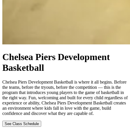
Chelsea Piers Development
Basketball​​​​‌ ‍ ​‍​‍‌‍ ‌ ​‍‌‍‍‌‌‍‌ ‌‍‍‌‌‍ ‍​‍​‍​ ‍‍​‍​‍‌ ​ ‌‍​‌‌‍ ‍‌‍‍‌‌ ‌​‌ ‍‌​‍ ‍‌‍‍‌‌‍ ​‍​‍​‍ ​​‍​‍‌‍‍​‌ ​‍‌‍‌‌‌‍‌‍​‍​‍​ ‍‍​‍​‍‌‍‍​‌ ‌​‌ ‌​‌ ​​‌ ​ ​ ‍‍​‍ ​‍ ‌‍​ ‌‍‍​‌‍‌‌‌‍ ​‌ ​ ‌‍‌‌‌‍​‌‌ ​​‌‍‍‌‌‍‌‌‌ ​‍‌ ​ ​‍ ‍‌ ​ ‌‍​‌‌‍ ‍‌‍‍‌‌ ‌​‌ ‍‌​‍ ‍‌ ​ ‌ ‌​‌ ‌‌‌‍‌​‌‍‍‌‌‍ ​‍ ‌‍‍‌‌‍ ‍‌ ‌​‌‍‌‌‌‍ ‍‌ ‌​​‍ ‌‍‌‌‌‍‌​‌‍‍‌‌ ‌​​‍ ‌‍ ‌‌‍ ‌‍‌​‌‍‌‌​ ‌‌ ​​‌ ​‍‌‍‌‌‌ ​ ‌‍‌‌‌‍ ‍‌ ‌​‌‍​‌‌ ‌​‌‍‍‌‌‍ ‌‍ ‍​ ‍ ‌‍‍‌‌‍‌​​ ‌​ ‌ ​ ‌‍​ ‍​‌‍​‍​ ‍‌​ ​​‌‍​‍​ ‌​​‍ ‌​ ​‍​ ​‍​ ‍‌​ ‍‌​‍ ‌​ ‌​‌‍​‍​ ​‌​ ​‍​‍ ‌​ ‍‌​ ‌‍‌‍​‌​ ​‌​‍ ‌​ ​​​ ‍‌‌‍​ ​ ‌ ​ ‍​‌‍‌​‌‍​‌‌‍‌‍​ ‍​​ ​​‌‍‌‌‌‍​‍​ ‍ ‌ ‌​‌ ‍‌‌ ​​‌‍‌‌​ ‌‌ ‌‍‌‍‌‌‌‍ ‍‌ ‌‌‌‍‌‌‌‌​ ‌‍ ​‌ ‌‌‌‍‌ ‌‌​​‌‍​‌‌‍‌ ‌‍‌‌​ ‍ ‌ ​​‌‍​‌‌ ‌​‌‍‍​​ ‌‌ ​​‌‍​‌‌‍‌ ‌‍‌‌‌​​‍‌ ‌‌‌‍‍‌‌‍ ​‌‍‌​‌‍‌‌‌ ​‍​‍‌‌​ ‌‌‌​​‍‌‌ ‌‍‍ ‌‍‌‌‌ ‍‌​‍‌‌​ ​ ‌​‌​​‍‌‌​ ​ ‌​‌​​‍‌‌​ ​‍​ ​‍​ ‌‍‌‍‌‍​ ‌‌​ ‌‍​ ‌​​ ​​‌‍​‍‌‍‌‍‌‍‌​​ ​ ​ ​‍‌‍‌​​‍‌‌​ ​‍​ ​‍​‍‌‌​ ‌‌‌​‌​​‍ ‍‌‍​ ‌‍ ‌‍ ‍‌ ‌​‌‍‌‌‌‍ ‍‌ ‌​​‍ ‍‌ ‌​‌‍‍‌‌ ‌​‌‍ ​‌‍‌‌​ ‌‍​‍‌‍​‌‌ ​ ‌‍‌‌‌‌‌‌‌ ​‍‌‍ ​​ ‌‌‍‍​‌ ‌​‌ ‌​‌ ​​‌ ​ ​‍‌‌​ ​ ‌​​‌​‍‌‌​ ​‍‌​‌‍​‍‌‌​ ​‍‌​‌‍‌‍​ ‌‍‍​‌‍‌‌‌‍ ​‌ ​ ‌‍‌‌‌‍​‌‌ ​​‌‍‍‌‌‍‌‌‌ ​‍‌ ​ ​‍ ‍‌ ​ ‌‍​‌‌‍ ‍‌‍‍‌‌ ‌​‌ ‍‌​‍ ‍‌ ​ ‌ ‌​‌ ‌‌‌‍‌​‌‍‍‌‌‍ ​‍‌‍‌‍‍‌‌‍‌​​ ‌​ ‌ ​ ‌‍​ ‍​‌‍​‍​ ‍‌​ ​​‌‍​‍​ ‌​​‍ ‌​ ​‍​ ​‍​ ‍‌​ ‍‌​‍ ‌​ ‌​‌‍​‍​ ​‌​ ​‍​‍ ‌​ ‍‌​ ‌‍‌‍​‌​ ​‌​‍ ‌​ ​​​ ‍‌‌‍​ ​ ‌ ​ ‍​‌‍‌​‌‍​‌‌‍‌‍​ ‍​​ ​​‌‍‌‌‌‍​‍​‍‌‍‌ ‌​‌ ‍‌‌ ​​‌‍‌‌​ ‌‌ ‌‍‌‍‌‌‌‍ ‍‌ ‌‌‌‍‌‌‌‌​ ‌‍ ​‌ ‌‌‌‍‌ ‌‌​​‌‍​‌‌‍‌ ‌‍‌‌​‍‌‍‌ ​​‌‍​‌‌ ‌​‌‍‍​​ ‌‌ ​​‌‍​‌‌‍‌ ‌‍‌‌‌​​‍‌ ‌‌‌‍‍‌‌‍ ​‌‍‌​‌‍‌‌‌ ​‍​‍‌‌​ ‌‌‌​​‍‌‌ ‌‍‍ ‌‍‌‌‌ ‍‌​‍‌‌​ ​ ‌​‌​​‍‌‌​ ​ ‌​‌​​‍‌‌​ ​‍​ ​‍​ ‌‍‌‍‌‍​ ‌‌​ ‌‍​ ‌​​ ​​‌‍​‍‌‍‌‍‌‍‌​​ ​ ​ ​‍‌‍‌​​‍‌‌​ ​‍​ ​‍​‍‌‌​ ‌‌‌​‌​​‍ ‍‌‍​ ‌‍ ‌‍ ‍‌ ‌​‌‍‌‌‌‍ ‍‌ ‌​​‍ ‍‌ ‌​‌‍‍‌‌ ‌​‌‍ ​‌‍‌‌​‍‌‍‌ ​​‌‍‌‌‌ ​‍‌ ​ ‌ ​​‌‍‌‌‌‍​ ‌ ‌​‌‍‍‌‌ ‌‍‌‍‌‌​ ‌‌ ​​‌ ‌‌‌‍​‍‌‍ ​‌‍‍‌‌ ​ ‌‍‍​‌‍‌‌‌‍‌​​‍​‍‌ ‌
Chelsea Piers Development Basketball is where it all begins. Before
the teams, before the tryouts, before the competition — this is the
program that introduces young players to the game of basketball in
the right way. Fun, welcoming and built for every child regardless of
experience or ability, Chelsea Piers Development Basketball creates
an environment where kids fall in love with the game, build
confidence and discover what they are capable of. ​​​​‌ ‍ ​‍​‍‌‍ ‌ ​‍‌‍‍‌‌‍‌ ‌‍‍‌‌‍ ‍​‍​‍​ ‍‍​‍​‍‌ ​ ‌‍​‌‌‍ ‍‌‍‍‌‌ ‌​‌ ‍‌​‍ ‍‌‍‍‌‌‍ ​‍​‍​‍ ​​‍​‍‌‍‍​‌ ​‍‌‍‌‌‌‍‌‍​‍​‍​ ‍‍​‍​‍‌‍‍​‌ ‌​‌ ‌​‌ ​​‌ ​ ​ ‍‍​‍ ​‍ ‌‍​ ‌‍‍​‌‍‌‌‌‍ ​‌ ​ ‌‍‌‌‌‍​‌‌ ​​‌‍‍‌‌‍‌‌‌ ​‍‌ ​ ​‍ ‍‌ ​ ‌‍​‌‌‍ ‍‌‍‍‌‌ ‌​‌ ‍‌​‍ ‍‌ ​ ‌ ‌​‌ ‌‌‌‍‌​‌‍‍‌‌‍ ​‍ ‌‍‍‌‌‍ ‍‌ ‌​‌‍‌‌‌‍ ‍‌ ‌​​‍ ‌‍‌‌‌‍‌​‌‍‍‌‌ ‌​​‍ ‌‍ ‌‌‍ ‌‍‌​‌‍‌‌​ ‌‌ ​​‌ ​‍‌‍‌‌‌ ​ ‌‍‌‌‌‍ ‍‌ ‌​‌‍​‌‌ ‌​‌‍‍‌‌‍ ‌‍ ‍​ ‍ ‌‍‍‌‌‍‌​​ ‌​ ‌ ​ ‌‍​ ‍​‌‍​‍​ ‍‌​ ​​‌‍​‍​ ‌​​‍ ‌​ ​‍​ ​‍​ ‍‌​ ‍‌​‍ ‌​ ‌​‌‍​‍​ ​‌​ ​‍​‍ ‌​ ‍‌​ ‌‍‌‍​‌​ ​‌​‍ ‌​ ​​​ ‍‌‌‍​ ​ ‌ ​ ‍​‌‍‌​‌‍​‌‌‍‌‍​ ‍​​ ​​‌‍‌‌‌‍​‍​ ‍ ‌ ‌​‌ ‍‌‌ ​​‌‍‌‌​ ‌‌ ‌‍‌‍‌‌‌‍ ‍‌ ‌‌‌‍‌‌‌‌​ ‌‍ ​‌ ‌‌‌‍‌ ‌‌​​‌‍​‌‌‍‌ ‌‍‌‌​ ‍ ‌ ​​‌‍​‌‌ ‌​‌‍‍​​ ‌‌ ​​‌‍​‌‌‍‌ ‌‍‌‌‌​​‍‌ ‌‌‌‍‍‌‌‍ ​‌‍‌​‌‍‌‌‌ ​‍​‍‌‌​ ‌‌‌​​‍‌‌ ‌‍‍ ‌‍‌‌‌ ‍‌​‍‌‌​ ​ ‌​‌​​‍‌‌​ ​ ‌​‌​​‍‌‌​ ​‍​ ​‍​ ‌‍‌‍‌‍​ ‌‌​ ‌‍​ ‌​​ ​​‌‍​‍‌‍‌‍‌‍‌​​ ​ ​ ​‍‌‍‌​​‍‌‌​ ​‍​ ​‍​‍‌‌​ ‌‌‌​‌​​‍ ‍‌‍​ ‌‍ ‌‍ ‍‌ ‌​‌‍‌‌‌‍ ‍‌ ‌​​‍ ‍‌‍‌​‌‍‌‌‌ ​ ‌‍​ ‌ ​‍‌‍‍‌‌ ​​‌ ‌​‌‍‍‌‌‍ ‌‍ ‍​ ‌‍​‍‌‍​‌‌ ​ ‌‍‌‌‌‌‌‌‌ ​‍‌‍ ​​ ‌‌‍‍​‌ ‌​‌ ‌​‌ ​​‌ ​ ​‍‌‌​ ​ ‌​​‌​‍‌‌​ ​‍‌​‌‍​‍‌‌​ ​‍‌​‌‍‌‍​ ‌‍‍​‌‍‌‌‌‍ ​‌ ​ ‌‍‌‌‌‍​‌‌ ​​‌‍‍‌‌‍‌‌‌ ​‍‌ ​ ​‍ ‍‌ ​ ‌‍​‌‌‍ ‍‌‍‍‌‌ ‌​‌ ‍‌​‍ ‍‌ ​ ‌ ‌​‌ ‌‌‌‍‌​‌‍‍‌‌‍ ​‍‌‍‌‍‍‌‌‍‌​​ ‌​ ‌ ​ ‌‍​ ‍​‌‍​‍​ ‍‌​ ​​‌‍​‍​ ‌​​‍ ‌​ ​‍​ ​‍​ ‍‌​ ‍‌​‍ ‌​ ‌​‌‍​‍​ ​‌​ ​‍​‍ ‌​ ‍‌​ ‌‍‌‍​‌​ ​‌​‍ ‌​ ​​​ ‍‌‌‍​ ​ ‌ ​ ‍​‌‍‌​‌‍​‌‌‍‌‍​ ‍​​ ​​‌‍‌‌‌‍​‍​‍‌‍‌ ‌​‌ ‍‌‌ ​​‌‍‌‌​ ‌‌ ‌‍‌‍‌‌‌‍ ‍‌ ‌‌‌‍‌‌‌‌​ ‌‍ ​‌ ‌‌‌‍‌ ‌‌​​‌‍​‌‌‍‌ ‌‍‌‌​‍‌‍‌ ​​‌‍​‌‌ ‌​‌‍‍​​ ‌‌ ​​‌‍​‌‌‍‌ ‌‍‌‌‌​​‍‌ ‌‌‌‍‍‌‌‍ ​‌‍‌​‌‍‌‌‌ ​‍​‍‌‌​ ‌‌‌​​‍‌‌ ‌‍‍ ‌‍‌‌‌ ‍‌​‍‌‌​ ​ ‌​‌​​‍‌‌​ ​ ‌​‌​​‍‌‌​ ​‍​ ​‍​ ‌‍‌‍‌‍​ ‌‌​ ‌‍​ ‌​​ ​​‌‍​‍‌‍‌‍‌‍‌​​ ​ ​ ​‍‌‍‌​​‍‌‌​ ​‍​ ​‍​‍‌‌​ ‌‌‌​‌​​‍ ‍‌‍​ ‌‍ ‌‍ ‍‌ ‌​‌‍‌‌‌‍ ‍‌ ‌​​‍ ‍‌‍‌​‌‍‌‌‌ ​ ‌‍​ ‌ ​‍‌‍‍‌‌ ​​‌ ‌​‌‍‍‌‌‍ ‌‍ ‍​‍‌‍‌ ​​‌‍‌‌‌ ​‍‌ ​ ‌ ​​‌‍‌‌‌‍​ ‌ ‌​‌‍‍‌‌ ‌‍‌‍‌‌​ ‌‌ ​​‌ ‌‌‌‍​‍‌‍ ​‌‍‍‌‌ ​ ‌‍‍​‌‍‌‌‌‍‌​​‍​‍‌ ‌
See Class Schedule​​​​‌ ‍ ​‍​‍‌‍ ‌ ​‍‌‍‍‌‌‍‌ ‌‍‍‌‌‍ ‍​‍​‍​ ‍‍​‍​‍‌ ​ ‌‍​‌‌‍ ‍‌‍‍‌‌ ‌​‌ ‍‌​‍ ‍‌‍‍‌‌‍ ​‍​‍​‍ ​​‍​‍‌‍‍​‌ ​‍‌‍‌‌‌‍‌‍​‍​‍​ ‍‍​‍​‍‌‍‍​‌ ‌​‌ ‌​‌ ​​‌ ​ ​ ‍‍​‍ ​‍ ‌‍​ ‌‍‍​‌‍‌‌‌‍ ​‌ ​ ‌‍‌‌‌‍​‌‌ ​​‌‍‍‌‌‍‌‌‌ ​‍‌ ​ ​‍ ‍‌ ​ ‌‍​‌‌‍ ‍‌‍‍‌‌ ‌​‌ ‍‌​‍ ‍‌ ​ ‌ ‌​‌ ‌‌‌‍‌​‌‍‍‌‌‍ ​‍ ‌‍‍‌‌‍ ‍‌ ‌​‌‍‌‌‌‍ ‍‌ ‌​​‍ ‌‍‌‌‌‍‌​‌‍‍‌‌ ‌​​‍ ‌‍ ‌‌‍ ‌‍‌​‌‍‌‌​ ‌‌ ​​‌ ​‍‌‍‌‌‌ ​ ‌‍‌‌‌‍ ‍‌ ‌​‌‍​‌‌ ‌​‌‍‍‌‌‍ ‌‍ ‍​ ‍ ‌‍‍‌‌‍‌​​ ‌​ ‌ ​ ‌‍​ ‍​‌‍​‍​ ‍‌​ ​​‌‍​‍​ ‌​​‍ ‌​ ​‍​ ​‍​ ‍‌​ ‍‌​‍ ‌​ ‌​‌‍​‍​ ​‌​ ​‍​‍ ‌​ ‍‌​ ‌‍‌‍​‌​ ​‌​‍ ‌​ ​​​ ‍‌‌‍​ ​ ‌ ​ ‍​‌‍‌​‌‍​‌‌‍‌‍​ ‍​​ ​​‌‍‌‌‌‍​‍​ ‍ ‌ ‌​‌ ‍‌‌ ​​‌‍‌‌​ ‌‌ ‌‍‌‍‌‌‌‍ ‍‌ ‌‌‌‍‌‌‌‌​ ‌‍ ​‌ ‌‌‌‍‌ ‌‌​​‌‍​‌‌‍‌ ‌‍‌‌​ ‍ ‌ ​​‌‍​‌‌ ‌​‌‍‍​​ ‌‌ ​​‌‍​‌‌‍‌ ‌‍‌‌‌​​‍‌ ‌‌‌‍‍‌‌‍ ​‌‍‌​‌‍‌‌‌ ​‍​‍‌‌​ ‌‌‌​​‍‌‌ ‌‍‍ ‌‍‌‌‌ ‍‌​‍‌‌​ ​ ‌​‌​​‍‌‌​ ​ ‌​‌​​‍‌‌​ ​‍​ ​‍​ ‌‍‌‍‌‍​ ‌‌​ ‌‍​ ‌​​ ​​‌‍​‍‌‍‌‍‌‍‌​​ ​ ​ ​‍‌‍‌​​‍‌‌​ ​‍​ ​‍​‍‌‌​ ‌‌‌​‌​​‍ ‍‌‍​ ‌‍ ‌‍ ‍‌ ‌​‌‍‌‌‌‍ ‍‌ ‌​​‍ ‍‌‍​ ‌ ‌​‌‍​‌​‍ ‍‌‍ ​‌‍​‌‌‍​‍‌‍‌‌‌‍ ​​ ‌‍​‍‌‍​‌‌ ​ ‌‍‌‌‌‌‌‌‌ ​‍‌‍ ​​ ‌‌‍‍​‌ ‌​‌ ‌​‌ ​​‌ ​ ​‍‌‌​ ​ ‌​​‌​‍‌‌​ ​‍‌​‌‍​‍‌‌​ ​‍‌​‌‍‌‍​ ‌‍‍​‌‍‌‌‌‍ ​‌ ​ ‌‍‌‌‌‍​‌‌ ​​‌‍‍‌‌‍‌‌‌ ​‍‌ ​ ​‍ ‍‌ ​ ‌‍​‌‌‍ ‍‌‍‍‌‌ ‌​‌ ‍‌​‍ ‍‌ ​ ‌ ‌​‌ ‌‌‌‍‌​‌‍‍‌‌‍ ​‍‌‍‌‍‍‌‌‍‌​​ ‌​ ‌ ​ ‌‍​ ‍​‌‍​‍​ ‍‌​ ​​‌‍​‍​ ‌​​‍ ‌​ ​‍​ ​‍​ ‍‌​ ‍‌​‍ ‌​ ‌​‌‍​‍​ ​‌​ ​‍​‍ ‌​ ‍‌​ ‌‍‌‍​‌​ ​‌​‍ ‌​ ​​​ ‍‌‌‍​ ​ ‌ ​ ‍​‌‍‌​‌‍​‌‌‍‌‍​ ‍​​ ​​‌‍‌‌‌‍​‍​‍‌‍‌ ‌​‌ ‍‌‌ ​​‌‍‌‌​ ‌‌ ‌‍‌‍‌‌‌‍ ‍‌ ‌‌‌‍‌‌‌‌​ ‌‍ ​‌ ‌‌‌‍‌ ‌‌​​‌‍​‌‌‍‌ ‌‍‌‌​‍‌‍‌ ​​‌‍​‌‌ ‌​‌‍‍​​ ‌‌ ​​‌‍​‌‌‍‌ ‌‍‌‌‌​​‍‌ ‌‌‌‍‍‌‌‍ ​‌‍‌​‌‍‌‌‌ ​‍​‍‌‌​ ‌‌‌​​‍‌‌ ‌‍‍ ‌‍‌‌‌ ‍‌​‍‌‌​ ​ ‌​‌​​‍‌‌​ ​ ‌​‌​​‍‌‌​ ​‍​ ​‍​ ‌‍‌‍‌‍​ ‌‌​ ‌‍​ ‌​​ ​​‌‍​‍‌‍‌‍‌‍‌​​ ​ ​ ​‍‌‍‌​​‍‌‌​ ​‍​ ​‍​‍‌‌​ ‌‌‌​‌​​‍ ‍‌‍​ ‌‍ ‌‍ ‍‌ ‌​‌‍‌‌‌‍ ‍‌ ‌​​‍ ‍‌‍​ ‌ ‌​‌‍​‌​‍ ‍‌‍ ​‌‍​‌‌‍​‍‌‍‌‌‌‍ ​​‍‌‍‌ ​​‌‍‌‌‌ ​‍‌ ​ ‌ ​​‌‍‌‌‌‍​ ‌ ‌​‌‍‍‌‌ ‌‍‌‍‌‌​ ‌‌ ​​‌ ‌‌‌‍​‍‌‍ ​‌‍‍‌‌ ​ ‌‍‍​‌‍‌‌‌‍‌​​‍​‍‌ ‌