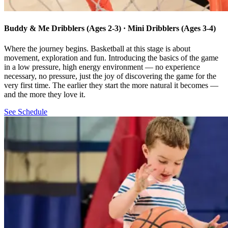
Buddy & Me Dribblers (Ages 2-3) · Mini Dribblers (Ages 3-4)​​​​‌ ‍ ​‍​‍‌‍ ‌ ​‍‌‍‍‌‌‍‌ ‌‍‍‌‌‍ ‍​‍​‍​ ‍‍​‍​‍‌ ​ ‌‍​‌‌‍ ‍‌‍‍‌‌ ‌​‌ ‍‌​‍ ‍‌‍‍‌‌‍ ​‍​‍​‍ ​​‍​‍‌‍‍​‌ ​‍‌‍‌‌‌‍‌‍​‍​‍​ ‍‍​‍​‍‌‍‍​‌ ‌​‌ ‌​‌ ​​‌ ​ ​ ‍‍​‍ ​‍ ‌‍​ ‌‍‍​‌‍‌‌‌‍ ​‌ ​ ‌‍‌‌‌‍​‌‌ ​​‌‍‍‌‌‍‌‌‌ ​‍‌ ​ ​‍ ‍‌ ​ ‌‍​‌‌‍ ‍‌‍‍‌‌ ‌​‌ ‍‌​‍ ‍‌ ​ ‌ ‌​‌ ‌‌‌‍‌​‌‍‍‌‌‍ ​‍ ‌‍‍‌‌‍ ‍‌ ‌​‌‍‌‌‌‍ ‍‌ ‌​​‍ ‌‍‌‌‌‍‌​‌‍‍‌‌ ‌​​‍ ‌‍ ‌‌‍ ‌‍‌​‌‍‌‌​ ‌‌ ​​‌ ​‍‌‍‌‌‌ ​ ‌‍‌‌‌‍ ‍‌ ‌​‌‍​‌‌ ‌​‌‍‍‌‌‍ ‌‍ ‍​ ‍ ‌‍‍‌‌‍‌​​ ‌​ ‌ ​ ‌‍​ ‍​‌‍​‍​ ‍‌​ ​​‌‍​‍​ ‌​​‍ ‌​ ​‍​ ​‍​ ‍‌​ ‍‌​‍ ‌​ ‌​‌‍​‍​ ​‌​ ​‍​‍ ‌​ ‍‌​ ‌‍‌‍​‌​ ​‌​‍ ‌​ ​​​ ‍‌‌‍​ ​ ‌ ​ ‍​‌‍‌​‌‍​‌‌‍‌‍​ ‍​​ ​​‌‍‌‌‌‍​‍​ ‍ ‌ ‌​‌ ‍‌‌ ​​‌‍‌‌​ ‌‌ ‌‍‌‍‌‌‌‍ ‍‌ ‌‌‌‍‌‌‌‌​ ‌‍ ​‌ ‌‌‌‍‌ ‌‌​​‌‍​‌‌‍‌ ‌‍‌‌​ ‍ ‌ ​​‌‍​‌‌ ‌​‌‍‍​​ ‌‌ ​​‌‍​‌‌‍‌ ‌‍‌‌‌​​‍‌ ‌‌‌‍‍‌‌‍ ​‌‍‌​‌‍‌‌‌ ​‍​‍‌‌​ ‌‌‌​​‍‌‌ ‌‍‍ ‌‍‌‌‌ ‍‌​‍‌‌​ ​ ‌​‌​​‍‌‌​ ​ ‌​‌​​‍‌‌​ ​‍​ ​‍​ ​‍‌‍​ ‌‍‌‍‌‍‌‍‌‍​ ‌‍​‍‌‍​‍​ ‌​​ ‍‌‌‍​‍‌‍‌‍​ ​‌​‍‌‌​ ​‍​ ​‍​‍‌‌​ ‌‌‌​‌​​‍ ‍‌ ‌​‌‍​‌‌‍​‍‌ ​ ​‍‌‌​ ‌‌‌​​‍‌‌ ‌‍‍ ‌‍‌‌‌ ‍‌​‍‌‌​ ​ ‌​‌​​‍‌‌​ ​ ‌​‌​​‍‌‌​ ​‍​ ​‍​ ‍‌​ ‍‌​ ‌​​ ​‌‌‍​ ​ ​ ​ ‍​​ ‌‍‌‍‌‍​ ‌‌‌‍‌​‌‍‌‌​‍‌‌​ ​‍​ ​‍​‍‌‌​ ‌‌‌​‌​​‍ ‍‌‍​ ‌‍ ‌‍ ‍‌ ‌​‌‍‌‌‌‍ ‍‌ ‌​​‍‌‌​ ‌‌‌​​‍‌‌ ‌‍‍ ‌‍‌‌‌ ‍‌​‍‌‌​ ​ ‌​‌​​‍‌‌​ ​ ‌​‌​​‍‌‌​ ​‍​ ​‍‌‍‌‍​ ‌‍‌‍​‍​ ‌‌​ ‌‍​ ‍​‌‍​ ​ ‍‌​ ‍‌‌‍‌​‌‍​ ​ ​‍​‍‌‌​ ​‍​ ​‍​‍‌‌​ ‌‌‌​‌​​‍ ‍‌ ‌​‌‍‍‌‌ ‌​‌‍ ​‌‍‌‌​ ‌‍​‍‌‍​‌‌ ​ ‌‍‌‌‌‌‌‌‌ ​‍‌‍ ​​ ‌‌‍‍​‌ ‌​‌ ‌​‌ ​​‌ ​ ​‍‌‌​ ​ ‌​​‌​‍‌‌​ ​‍‌​‌‍​‍‌‌​ ​‍‌​‌‍‌‍​ ‌‍‍​‌‍‌‌‌‍ ​‌ ​ ‌‍‌‌‌‍​‌‌ ​​‌‍‍‌‌‍‌‌‌ ​‍‌ ​ ​‍ ‍‌ ​ ‌‍​‌‌‍ ‍‌‍‍‌‌ ‌​‌ ‍‌​‍ ‍‌ ​ ‌ ‌​‌ ‌‌‌‍‌​‌‍‍‌‌‍ ​‍‌‍‌‍‍‌‌‍‌​​ ‌​ ‌ ​ ‌‍​ ‍​‌‍​‍​ ‍‌​ ​​‌‍​‍​ ‌​​‍ ‌​ ​‍​ ​‍​ ‍‌​ ‍‌​‍ ‌​ ‌​‌‍​‍​ ​‌​ ​‍​‍ ‌​ ‍‌​ ‌‍‌‍​‌​ ​‌​‍ ‌​ ​​​ ‍‌‌‍​ ​ ‌ ​ ‍​‌‍‌​‌‍​‌‌‍‌‍​ ‍​​ ​​‌‍‌‌‌‍​‍​‍‌‍‌ ‌​‌ ‍‌‌ ​​‌‍‌‌​ ‌‌ ‌‍‌‍‌‌‌‍ ‍‌ ‌‌‌‍‌‌‌‌​ ‌‍ ​‌ ‌‌‌‍‌ ‌‌​​‌‍​‌‌‍‌ ‌‍‌‌​‍‌‍‌ ​​‌‍​‌‌ ‌​‌‍‍​​ ‌‌ ​​‌‍​‌‌‍‌ ‌‍‌‌‌​​‍‌ ‌‌‌‍‍‌‌‍ ​‌‍‌​‌‍‌‌‌ ​‍​‍‌‌​ ‌‌‌​​‍‌‌ ‌‍‍ ‌‍‌‌‌ ‍‌​‍‌‌​ ​ ‌​‌​​‍‌‌​ ​ ‌​‌​​‍‌‌​ ​‍​ ​‍​ ​‍‌‍​ ‌‍‌‍‌‍‌‍‌‍​ ‌‍​‍‌‍​‍​ ‌​​ ‍‌‌‍​‍‌‍‌‍​ ​‌​‍‌‌​ ​‍​ ​‍​‍‌‌​ ‌‌‌​‌​​‍ ‍‌ ‌​‌‍​‌‌‍​‍‌ ​ ​‍‌‌​ ‌‌‌​​‍‌‌ ‌‍‍ ‌‍‌‌‌ ‍‌​‍‌‌​ ​ ‌​‌​​‍‌‌​ ​ ‌​‌​​‍‌‌​ ​‍​ ​‍​ ‍‌​ ‍‌​ ‌​​ ​‌‌‍​ ​ ​ ​ ‍​​ ‌‍‌‍‌‍​ ‌‌‌‍‌​‌‍‌‌​‍‌‌​ ​‍​ ​‍​‍‌‌​ ‌‌‌​‌​​‍ ‍‌‍​ ‌‍ ‌‍ ‍‌ ‌​‌‍‌‌‌‍ ‍‌ ‌​​‍‌‌​ ‌‌‌​​‍‌‌ ‌‍‍ ‌‍‌‌‌ ‍‌​‍‌‌​ ​ ‌​‌​​‍‌‌​ ​ ‌​‌​​‍‌‌​ ​‍​ ​‍‌‍‌‍​ ‌‍‌‍​‍​ ‌‌​ ‌‍​ ‍​‌‍​ ​ ‍‌​ ‍‌‌‍‌​‌‍​ ​ ​‍​‍‌‌​ ​‍​ ​‍​‍‌‌​ ‌‌‌​‌​​‍ ‍‌ ‌​‌‍‍‌‌ ‌​‌‍ ​‌‍‌‌​‍‌‍‌ ​​‌‍‌‌‌ ​‍‌ ​ ‌ ​​‌‍‌‌‌‍​ ‌ ‌​‌‍‍‌‌ ‌‍‌‍‌‌​ ‌‌ ​​‌ ‌‌‌‍​‍‌‍ ​‌‍‍‌‌ ​ ‌‍‍​‌‍‌‌‌‍‌​​‍​‍‌ ‌
Where the journey begins. Basketball at this stage is about
movement, exploration and fun. Introducing the basics of the game
in a low pressure, high energy environment — no experience
necessary, no pressure, just the joy of discovering the game for the
very first time. The earlier they start the more natural it becomes —
and the more they love it.​​​​‌ ‍ ​‍​‍‌‍ ‌ ​‍‌‍‍‌‌‍‌ ‌‍‍‌‌‍ ‍​‍​‍​ ‍‍​‍​‍‌ ​ ‌‍​‌‌‍ ‍‌‍‍‌‌ ‌​‌ ‍‌​‍ ‍‌‍‍‌‌‍ ​‍​‍​‍ ​​‍​‍‌‍‍​‌ ​‍‌‍‌‌‌‍‌‍​‍​‍​ ‍‍​‍​‍‌‍‍​‌ ‌​‌ ‌​‌ ​​‌ ​ ​ ‍‍​‍ ​‍ ‌‍​ ‌‍‍​‌‍‌‌‌‍ ​‌ ​ ‌‍‌‌‌‍​‌‌ ​​‌‍‍‌‌‍‌‌‌ ​‍‌ ​ ​‍ ‍‌ ​ ‌‍​‌‌‍ ‍‌‍‍‌‌ ‌​‌ ‍‌​‍ ‍‌ ​ ‌ ‌​‌ ‌‌‌‍‌​‌‍‍‌‌‍ ​‍ ‌‍‍‌‌‍ ‍‌ ‌​‌‍‌‌‌‍ ‍‌ ‌​​‍ ‌‍‌‌‌‍‌​‌‍‍‌‌ ‌​​‍ ‌‍ ‌‌‍ ‌‍‌​‌‍‌‌​ ‌‌ ​​‌ ​‍‌‍‌‌‌ ​ ‌‍‌‌‌‍ ‍‌ ‌​‌‍​‌‌ ‌​‌‍‍‌‌‍ ‌‍ ‍​ ‍ ‌‍‍‌‌‍‌​​ ‌​ ‌ ​ ‌‍​ ‍​‌‍​‍​ ‍‌​ ​​‌‍​‍​ ‌​​‍ ‌​ ​‍​ ​‍​ ‍‌​ ‍‌​‍ ‌​ ‌​‌‍​‍​ ​‌​ ​‍​‍ ‌​ ‍‌​ ‌‍‌‍​‌​ ​‌​‍ ‌​ ​​​ ‍‌‌‍​ ​ ‌ ​ ‍​‌‍‌​‌‍​‌‌‍‌‍​ ‍​​ ​​‌‍‌‌‌‍​‍​ ‍ ‌ ‌​‌ ‍‌‌ ​​‌‍‌‌​ ‌‌ ‌‍‌‍‌‌‌‍ ‍‌ ‌‌‌‍‌‌‌‌​ ‌‍ ​‌ ‌‌‌‍‌ ‌‌​​‌‍​‌‌‍‌ ‌‍‌‌​ ‍ ‌ ​​‌‍​‌‌ ‌​‌‍‍​​ ‌‌ ​​‌‍​‌‌‍‌ ‌‍‌‌‌​​‍‌ ‌‌‌‍‍‌‌‍ ​‌‍‌​‌‍‌‌‌ ​‍​‍‌‌​ ‌‌‌​​‍‌‌ ‌‍‍ ‌‍‌‌‌ ‍‌​‍‌‌​ ​ ‌​‌​​‍‌‌​ ​ ‌​‌​​‍‌‌​ ​‍​ ​‍​ ​‍‌‍​ ‌‍‌‍‌‍‌‍‌‍​ ‌‍​‍‌‍​‍​ ‌​​ ‍‌‌‍​‍‌‍‌‍​ ​‌​‍‌‌​ ​‍​ ​‍​‍‌‌​ ‌‌‌​‌​​‍ ‍‌ ‌​‌‍​‌‌‍​‍‌ ​ ​‍‌‌​ ‌‌‌​​‍‌‌ ‌‍‍ ‌‍‌‌‌ ‍‌​‍‌‌​ ​ ‌​‌​​‍‌‌​ ​ ‌​‌​​‍‌‌​ ​‍​ ​‍​ ‍‌​ ‍‌​ ‌​​ ​‌‌‍​ ​ ​ ​ ‍​​ ‌‍‌‍‌‍​ ‌‌‌‍‌​‌‍‌‌​‍‌‌​ ​‍​ ​‍​‍‌‌​ ‌‌‌​‌​​‍ ‍‌‍​ ‌‍ ‌‍ ‍‌ ‌​‌‍‌‌‌‍ ‍‌ ‌​​‍‌‌​ ‌‌‌​​‍‌‌ ‌‍‍ ‌‍‌‌‌ ‍‌​‍‌‌​ ​ ‌​‌​​‍‌‌​ ​ ‌​‌​​‍‌‌​ ​‍​ ​‍‌‍‌‍​ ‌‍‌‍​‍​ ‌‌​ ‌‍​ ‍​‌‍​ ​ ‍‌​ ‍‌‌‍‌​‌‍​ ​ ​‍​‍‌‌​ ​‍​ ​‍​‍‌‌​ ‌‌‌​‌​​‍ ‍‌ ​‍‌‍‍‌‌‍​ ‌‍‍​‌‌‌​‌‍‌‌‌ ‍​‌ ‌​​‍‌‌​ ‌‌‌​​‍‌‌ ‌‍‍ ‌‍‌‌‌ ‍‌​‍‌‌​ ​ ‌​‌​​‍‌‌​ ​ ‌​‌​​‍‌‌​ ​‍​ ​‍​ ​‍‌‍‌‍​ ‌ ‌‍‌‍‌‍​‌​ ‌ ​ ‍​​ ​‍​ ​‍‌‍‌‌​ ​‌​ ‍‌​‍‌‌​ ​‍​ ​‍​‍‌‌​ ‌‌‌​‌​​‍ ‍‌‍​ ‌‍‍​‌‍‍‌‌‍ ​‌‍‌​‌ ​‍‌‍‌‌‌‍ ‍​‍‌‌​ ‌‌‌​​‍‌‌ ‌‍‍ ‌‍‌‌‌ ‍‌​‍‌‌​ ​ ‌​‌​​‍‌‌​ ​ ‌​‌​​‍‌‌​ ​‍​ ​‍​ ‌​​ ‌‍‌‍‌‍​ ​ ‌‍‌‍​ ‍‌‌‍‌‌‌‍‌‌‌‍‌‌‌‍​‍‌‍‌​​ ‌‍​‍‌‌​ ​‍​ ​‍​‍‌‌​ ‌‌‌​‌​​‍ ‍‌ ‌​‌‍‌‌‌ ‍​‌ ‌​​ ‌‍​‍‌‍​‌‌ ​ ‌‍‌‌‌‌‌‌‌ ​‍‌‍ ​​ ‌‌‍‍​‌ ‌​‌ ‌​‌ ​​‌ ​ ​‍‌‌​ ​ ‌​​‌​‍‌‌​ ​‍‌​‌‍​‍‌‌​ ​‍‌​‌‍‌‍​ ‌‍‍​‌‍‌‌‌‍ ​‌ ​ ‌‍‌‌‌‍​‌‌ ​​‌‍‍‌‌‍‌‌‌ ​‍‌ ​ ​‍ ‍‌ ​ ‌‍​‌‌‍ ‍‌‍‍‌‌ ‌​‌ ‍‌​‍ ‍‌ ​ ‌ ‌​‌ ‌‌‌‍‌​‌‍‍‌‌‍ ​‍‌‍‌‍‍‌‌‍‌​​ ‌​ ‌ ​ ‌‍​ ‍​‌‍​‍​ ‍‌​ ​​‌‍​‍​ ‌​​‍ ‌​ ​‍​ ​‍​ ‍‌​ ‍‌​‍ ‌​ ‌​‌‍​‍​ ​‌​ ​‍​‍ ‌​ ‍‌​ ‌‍‌‍​‌​ ​‌​‍ ‌​ ​​​ ‍‌‌‍​ ​ ‌ ​ ‍​‌‍‌​‌‍​‌‌‍‌‍​ ‍​​ ​​‌‍‌‌‌‍​‍​‍‌‍‌ ‌​‌ ‍‌‌ ​​‌‍‌‌​ ‌‌ ‌‍‌‍‌‌‌‍ ‍‌ ‌‌‌‍‌‌‌‌​ ‌‍ ​‌ ‌‌‌‍‌ ‌‌​​‌‍​‌‌‍‌ ‌‍‌‌​‍‌‍‌ ​​‌‍​‌‌ ‌​‌‍‍​​ ‌‌ ​​‌‍​‌‌‍‌ ‌‍‌‌‌​​‍‌ ‌‌‌‍‍‌‌‍ ​‌‍‌​‌‍‌‌‌ ​‍​‍‌‌​ ‌‌‌​​‍‌‌ ‌‍‍ ‌‍‌‌‌ ‍‌​‍‌‌​ ​ ‌​‌​​‍‌‌​ ​ ‌​‌​​‍‌‌​ ​‍​ ​‍​ ​‍‌‍​ ‌‍‌‍‌‍‌‍‌‍​ ‌‍​‍‌‍​‍​ ‌​​ ‍‌‌‍​‍‌‍‌‍​ ​‌​‍‌‌​ ​‍​ ​‍​‍‌‌​ ‌‌‌​‌​​‍ ‍‌ ‌​‌‍​‌‌‍​‍‌ ​ ​‍‌‌​ ‌‌‌​​‍‌‌ ‌‍‍ ‌‍‌‌‌ ‍‌​‍‌‌​ ​ ‌​‌​​‍‌‌​ ​ ‌​‌​​‍‌‌​ ​‍​ ​‍​ ‍‌​ ‍‌​ ‌​​ ​‌‌‍​ ​ ​ ​ ‍​​ ‌‍‌‍‌‍​ ‌‌‌‍‌​‌‍‌‌​‍‌‌​ ​‍​ ​‍​‍‌‌​ ‌‌‌​‌​​‍ ‍‌‍​ ‌‍ ‌‍ ‍‌ ‌​‌‍‌‌‌‍ ‍‌ ‌​​‍‌‌​ ‌‌‌​​‍‌‌ ‌‍‍ ‌‍‌‌‌ ‍‌​‍‌‌​ ​ ‌​‌​​‍‌‌​ ​ ‌​‌​​‍‌‌​ ​‍​ ​‍‌‍‌‍​ ‌‍‌‍​‍​ ‌‌​ ‌‍​ ‍​‌‍​ ​ ‍‌​ ‍‌‌‍‌​‌‍​ ​ ​‍​‍‌‌​ ​‍​ ​‍​‍‌‌​ ‌‌‌​‌​​‍ ‍‌ ​‍‌‍‍‌‌‍​ ‌‍‍​‌‌‌​‌‍‌‌‌ ‍​‌ ‌​​‍‌‌​ ‌‌‌​​‍‌‌ ‌‍‍ ‌‍‌‌‌ ‍‌​‍‌‌​ ​ ‌​‌​​‍‌‌​ ​ ‌​‌​​‍‌‌​ ​‍​ ​‍​ ​‍‌‍‌‍​ ‌ ‌‍‌‍‌‍​‌​ ‌ ​ ‍​​ ​‍​ ​‍‌‍‌‌​ ​‌​ ‍‌​‍‌‌​ ​‍​ ​‍​‍‌‌​ ‌‌‌​‌​​‍ ‍‌‍​ ‌‍‍​‌‍‍‌‌‍ ​‌‍‌​‌ ​‍‌‍‌‌‌‍ ‍​‍‌‌​ ‌‌‌​​‍‌‌ ‌‍‍ ‌‍‌‌‌ ‍‌​‍‌‌​ ​ ‌​‌​​‍‌‌​ ​ ‌​‌​​‍‌‌​ ​‍​ ​‍​ ‌​​ ‌‍‌‍‌‍​ ​ ‌‍‌‍​ ‍‌‌‍‌‌‌‍‌‌‌‍‌‌‌‍​‍‌‍‌​​ ‌‍​‍‌‌​ ​‍​ ​‍​‍‌‌​ ‌‌‌​‌​​‍ ‍‌ ‌​‌‍‌‌‌ ‍​‌ ‌​​‍‌‍‌ ​​‌‍‌‌‌ ​‍‌ ​ ‌ ​​‌‍‌‌‌‍​ ‌ ‌​‌‍‍‌‌ ‌‍‌‍‌‌​ ‌‌ ​​‌ ‌‌‌‍​‍‌‍ ​‌‍‍‌‌ ​ ‌‍‍​‌‍‌‌‌‍‌​​‍​‍‌ ‌
See Schedule​​​​‌ ‍ ​‍​‍‌‍ ‌ ​‍‌‍‍‌‌‍‌ ‌‍‍‌‌‍ ‍​‍​‍​ ‍‍​‍​‍‌ ​ ‌‍​‌‌‍ ‍‌‍‍‌‌ ‌​‌ ‍‌​‍ ‍‌‍‍‌‌‍ ​‍​‍​‍ ​​‍​‍‌‍‍​‌ ​‍‌‍‌‌‌‍‌‍​‍​‍​ ‍‍​‍​‍‌‍‍​‌ ‌​‌ ‌​‌ ​​‌ ​ ​ ‍‍​‍ ​‍ ‌‍​ ‌‍‍​‌‍‌‌‌‍ ​‌ ​ ‌‍‌‌‌‍​‌‌ ​​‌‍‍‌‌‍‌‌‌ ​‍‌ ​ ​‍ ‍‌ ​ ‌‍​‌‌‍ ‍‌‍‍‌‌ ‌​‌ ‍‌​‍ ‍‌ ​ ‌ ‌​‌ ‌‌‌‍‌​‌‍‍‌‌‍ ​‍ ‌‍‍‌‌‍ ‍‌ ‌​‌‍‌‌‌‍ ‍‌ ‌​​‍ ‌‍‌‌‌‍‌​‌‍‍‌‌ ‌​​‍ ‌‍ ‌‌‍ ‌‍‌​‌‍‌‌​ ‌‌ ​​‌ ​‍‌‍‌‌‌ ​ ‌‍‌‌‌‍ ‍‌ ‌​‌‍​‌‌ ‌​‌‍‍‌‌‍ ‌‍ ‍​ ‍ ‌‍‍‌‌‍‌​​ ‌​ ‌ ​ ‌‍​ ‍​‌‍​‍​ ‍‌​ ​​‌‍​‍​ ‌​​‍ ‌​ ​‍​ ​‍​ ‍‌​ ‍‌​‍ ‌​ ‌​‌‍​‍​ ​‌​ ​‍​‍ ‌​ ‍‌​ ‌‍‌‍​‌​ ​‌​‍ ‌​ ​​​ ‍‌‌‍​ ​ ‌ ​ ‍​‌‍‌​‌‍​‌‌‍‌‍​ ‍​​ ​​‌‍‌‌‌‍​‍​ ‍ ‌ ‌​‌ ‍‌‌ ​​‌‍‌‌​ ‌‌ ‌‍‌‍‌‌‌‍ ‍‌ ‌‌‌‍‌‌‌‌​ ‌‍ ​‌ ‌‌‌‍‌ ‌‌​​‌‍​‌‌‍‌ ‌‍‌‌​ ‍ ‌ ​​‌‍​‌‌ ‌​‌‍‍​​ ‌‌ ​​‌‍​‌‌‍‌ ‌‍‌‌‌​​‍‌ ‌‌‌‍‍‌‌‍ ​‌‍‌​‌‍‌‌‌ ​‍​‍‌‌​ ‌‌‌​​‍‌‌ ‌‍‍ ‌‍‌‌‌ ‍‌​‍‌‌​ ​ ‌​‌​​‍‌‌​ ​ ‌​‌​​‍‌‌​ ​‍​ ​‍​ ​‍‌‍​ ‌‍‌‍‌‍‌‍‌‍​ ‌‍​‍‌‍​‍​ ‌​​ ‍‌‌‍​‍‌‍‌‍​ ​‌​‍‌‌​ ​‍​ ​‍​‍‌‌​ ‌‌‌​‌​​‍ ‍‌ ‌​‌‍​‌‌‍​‍‌ ​ ​‍‌‌​ ‌‌‌​​‍‌‌ ‌‍‍ ‌‍‌‌‌ ‍‌​‍‌‌​ ​ ‌​‌​​‍‌‌​ ​ ‌​‌​​‍‌‌​ ​‍​ ​‍​ ‍‌​ ‍‌​ ‌​​ ​‌‌‍​ ​ ​ ​ ‍​​ ‌‍‌‍‌‍​ ‌‌‌‍‌​‌‍‌‌​‍‌‌​ ​‍​ ​‍​‍‌‌​ ‌‌‌​‌​​‍ ‍‌‍​ ‌‍ ‌‍ ‍‌ ‌​‌‍‌‌‌‍ ‍‌ ‌​​‍‌‌​ ‌‌‌​​‍‌‌ ‌‍‍ ‌‍‌‌‌ ‍‌​‍‌‌​ ​ ‌​‌​​‍‌‌​ ​ ‌​‌​​‍‌‌​ ​‍​ ​‍‌‍‌‍​ ‌‍‌‍​‍​ ‌‌​ ‌‍​ ‍​‌‍​ ​ ‍‌​ ‍‌‌‍‌​‌‍​ ​ ​‍​‍‌‌​ ​‍​ ​‍​‍‌‌​ ‌‌‌​‌​​‍ ‍‌‍​‍‌ ‌‌‌ ‌​‌ ‌​‌‍ ‌‍ ‍‌ ​ ​‍‌‌​ ‌‌‌​​‍‌‌ ‌‍‍ ‌‍‌‌‌ ‍‌​‍‌‌​ ​ ‌​‌​​‍‌‌​ ​ ‌​‌​​‍‌‌​ ​‍​ ​‍​ ​‌​ ‌‌​ ‍​​ ‍​​ ‌‍​ ​‌‌‍‌​​ ‍​​ ‌​​ ​ ‌‍‌‌​ ​​​‍‌‌​ ​‍​ ​‍​‍‌‌​ ‌‌‌​‌​​‍ ‍‌ ‌​‌‍‌‌‌ ‍​‌ ‌​​ ‌‍​‍‌‍​‌‌ ​ ‌‍‌‌‌‌‌‌‌ ​‍‌‍ ​​ ‌‌‍‍​‌ ‌​‌ ‌​‌ ​​‌ ​ ​‍‌‌​ ​ ‌​​‌​‍‌‌​ ​‍‌​‌‍​‍‌‌​ ​‍‌​‌‍‌‍​ ‌‍‍​‌‍‌‌‌‍ ​‌ ​ ‌‍‌‌‌‍​‌‌ ​​‌‍‍‌‌‍‌‌‌ ​‍‌ ​ ​‍ ‍‌ ​ ‌‍​‌‌‍ ‍‌‍‍‌‌ ‌​‌ ‍‌​‍ ‍‌ ​ ‌ ‌​‌ ‌‌‌‍‌​‌‍‍‌‌‍ ​‍‌‍‌‍‍‌‌‍‌​​ ‌​ ‌ ​ ‌‍​ ‍​‌‍​‍​ ‍‌​ ​​‌‍​‍​ ‌​​‍ ‌​ ​‍​ ​‍​ ‍‌​ ‍‌​‍ ‌​ ‌​‌‍​‍​ ​‌​ ​‍​‍ ‌​ ‍‌​ ‌‍‌‍​‌​ ​‌​‍ ‌​ ​​​ ‍‌‌‍​ ​ ‌ ​ ‍​‌‍‌​‌‍​‌‌‍‌‍​ ‍​​ ​​‌‍‌‌‌‍​‍​‍‌‍‌ ‌​‌ ‍‌‌ ​​‌‍‌‌​ ‌‌ ‌‍‌‍‌‌‌‍ ‍‌ ‌‌‌‍‌‌‌‌​ ‌‍ ​‌ ‌‌‌‍‌ ‌‌​​‌‍​‌‌‍‌ ‌‍‌‌​‍‌‍‌ ​​‌‍​‌‌ ‌​‌‍‍​​ ‌‌ ​​‌‍​‌‌‍‌ ‌‍‌‌‌​​‍‌ ‌‌‌‍‍‌‌‍ ​‌‍‌​‌‍‌‌‌ ​‍​‍‌‌​ ‌‌‌​​‍‌‌ ‌‍‍ ‌‍‌‌‌ ‍‌​‍‌‌​ ​ ‌​‌​​‍‌‌​ ​ ‌​‌​​‍‌‌​ ​‍​ ​‍​ ​‍‌‍​ ‌‍‌‍‌‍‌‍‌‍​ ‌‍​‍‌‍​‍​ ‌​​ ‍‌‌‍​‍‌‍‌‍​ ​‌​‍‌‌​ ​‍​ ​‍​‍‌‌​ ‌‌‌​‌​​‍ ‍‌ ‌​‌‍​‌‌‍​‍‌ ​ ​‍‌‌​ ‌‌‌​​‍‌‌ ‌‍‍ ‌‍‌‌‌ ‍‌​‍‌‌​ ​ ‌​‌​​‍‌‌​ ​ ‌​‌​​‍‌‌​ ​‍​ ​‍​ ‍‌​ ‍‌​ ‌​​ ​‌‌‍​ ​ ​ ​ ‍​​ ‌‍‌‍‌‍​ ‌‌‌‍‌​‌‍‌‌​‍‌‌​ ​‍​ ​‍​‍‌‌​ ‌‌‌​‌​​‍ ‍‌‍​ ‌‍ ‌‍ ‍‌ ‌​‌‍‌‌‌‍ ‍‌ ‌​​‍‌‌​ ‌‌‌​​‍‌‌ ‌‍‍ ‌‍‌‌‌ ‍‌​‍‌‌​ ​ ‌​‌​​‍‌‌​ ​ ‌​‌​​‍‌‌​ ​‍​ ​‍‌‍‌‍​ ‌‍‌‍​‍​ ‌‌​ ‌‍​ ‍​‌‍​ ​ ‍‌​ ‍‌‌‍‌​‌‍​ ​ ​‍​‍‌‌​ ​‍​ ​‍​‍‌‌​ ‌‌‌​‌​​‍ ‍‌‍​‍‌ ‌‌‌ ‌​‌ ‌​‌‍ ‌‍ ‍‌ ​ ​‍‌‌​ ‌‌‌​​‍‌‌ ‌‍‍ ‌‍‌‌‌ ‍‌​‍‌‌​ ​ ‌​‌​​‍‌‌​ ​ ‌​‌​​‍‌‌​ ​‍​ ​‍​ ​‌​ ‌‌​ ‍​​ ‍​​ ‌‍​ ​‌‌‍‌​​ ‍​​ ‌​​ ​ ‌‍‌‌​ ​​​‍‌‌​ ​‍​ ​‍​‍‌‌​ ‌‌‌​‌​​‍ ‍‌ ‌​‌‍‌‌‌ ‍​‌ ‌​​‍‌‍‌ ​​‌‍‌‌‌ ​‍‌ ​ ‌ ​​‌‍‌‌‌‍​ ‌ ‌​‌‍‍‌‌ ‌‍‌‍‌‌​ ‌‌ ​​‌ ‌‌‌‍​‍‌‍ ​‌‍‍‌‌ ​ ‌‍‍​‌‍‌‌‌‍‌​​‍​‍‌ ‌