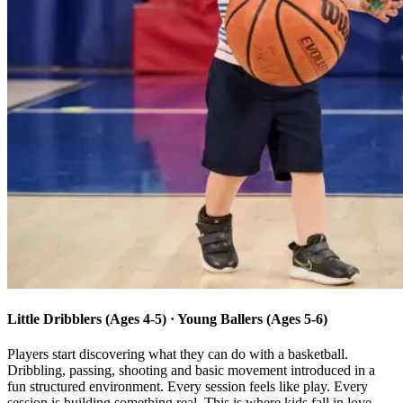
Little Dribblers (Ages 4-5) · Young Ballers (Ages 5-6)​​​​‌ ‍ ​‍​‍‌‍ ‌ ​‍‌‍‍‌‌‍‌ ‌‍‍‌‌‍ ‍​‍​‍​ ‍‍​‍​‍‌ ​ ‌‍​‌‌‍ ‍‌‍‍‌‌ ‌​‌ ‍‌​‍ ‍‌‍‍‌‌‍ ​‍​‍​‍ ​​‍​‍‌‍‍​‌ ​‍‌‍‌‌‌‍‌‍​‍​‍​ ‍‍​‍​‍‌‍‍​‌ ‌​‌ ‌​‌ ​​‌ ​ ​ ‍‍​‍ ​‍ ‌‍​ ‌‍‍​‌‍‌‌‌‍ ​‌ ​ ‌‍‌‌‌‍​‌‌ ​​‌‍‍‌‌‍‌‌‌ ​‍‌ ​ ​‍ ‍‌ ​ ‌‍​‌‌‍ ‍‌‍‍‌‌ ‌​‌ ‍‌​‍ ‍‌ ​ ‌ ‌​‌ ‌‌‌‍‌​‌‍‍‌‌‍ ​‍ ‌‍‍‌‌‍ ‍‌ ‌​‌‍‌‌‌‍ ‍‌ ‌​​‍ ‌‍‌‌‌‍‌​‌‍‍‌‌ ‌​​‍ ‌‍ ‌‌‍ ‌‍‌​‌‍‌‌​ ‌‌ ​​‌ ​‍‌‍‌‌‌ ​ ‌‍‌‌‌‍ ‍‌ ‌​‌‍​‌‌ ‌​‌‍‍‌‌‍ ‌‍ ‍​ ‍ ‌‍‍‌‌‍‌​​ ‌​ ‌ ​ ‌‍​ ‍​‌‍​‍​ ‍‌​ ​​‌‍​‍​ ‌​​‍ ‌​ ​‍​ ​‍​ ‍‌​ ‍‌​‍ ‌​ ‌​‌‍​‍​ ​‌​ ​‍​‍ ‌​ ‍‌​ ‌‍‌‍​‌​ ​‌​‍ ‌​ ​​​ ‍‌‌‍​ ​ ‌ ​ ‍​‌‍‌​‌‍​‌‌‍‌‍​ ‍​​ ​​‌‍‌‌‌‍​‍​ ‍ ‌ ‌​‌ ‍‌‌ ​​‌‍‌‌​ ‌‌ ‌‍‌‍‌‌‌‍ ‍‌ ‌‌‌‍‌‌‌‌​ ‌‍ ​‌ ‌‌‌‍‌ ‌‌​​‌‍​‌‌‍‌ ‌‍‌‌​ ‍ ‌ ​​‌‍​‌‌ ‌​‌‍‍​​ ‌‌ ​​‌‍​‌‌‍‌ ‌‍‌‌‌​​‍‌ ‌‌‌‍‍‌‌‍ ​‌‍‌​‌‍‌‌‌ ​‍​‍‌‌​ ‌‌‌​​‍‌‌ ‌‍‍ ‌‍‌‌‌ ‍‌​‍‌‌​ ​ ‌​‌​​‍‌‌​ ​ ‌​‌​​‍‌‌​ ​‍​ ​‍​ ​‍‌‍​ ‌‍‌‍‌‍‌‍‌‍​ ‌‍​‍‌‍​‍​ ‌​​ ‍‌‌‍​‍‌‍‌‍​ ​‌​‍‌‌​ ​‍​ ​‍​‍‌‌​ ‌‌‌​‌​​‍ ‍‌ ‌​‌‍​‌‌‍​‍‌ ​ ​‍‌‌​ ‌‌‌​​‍‌‌ ‌‍‍ ‌‍‌‌‌ ‍‌​‍‌‌​ ​ ‌​‌​​‍‌‌​ ​ ‌​‌​​‍‌‌​ ​‍​ ​‍​ ‍‌​ ‍‌​ ‌​​ ​‌‌‍​ ​ ​ ​ ‍​​ ‌‍‌‍‌‍​ ‌‌‌‍‌​‌‍‌‌​‍‌‌​ ​‍​ ​‍​‍‌‌​ ‌‌‌​‌​​‍ ‍‌‍​ ‌‍ ‌‍ ‍‌ ‌​‌‍‌‌‌‍ ‍‌ ‌​​‍‌‌​ ‌‌‌​​‍‌‌ ‌‍‍ ‌‍‌‌‌ ‍‌​‍‌‌​ ​ ‌​‌​​‍‌‌​ ​ ‌​‌​​‍‌‌​ ​‍​ ​‍​ ​‍​ ‌ ​ ‍‌​ ‌ ​ ​​​ ‌​​ ‌‌​ ‌ ​ ‍‌​ ​‌​ ‌‌​ ‌​​ ‍​‌‍‌​​ ​‍​ ‌​​ ‌ ​ ‌‍‌‍‌‌‌‍​‌​ ‌​​ ​‍​ ​‍​ ‍​‌‍‌‌​ ‍​​ ‌ ​ ‌‍​ ​‍​ ‌‍​ ‍​​ ​‍​‍‌‌​ ​‍​ ​‍​‍‌‌​ ‌‌‌​‌​​‍ ‍‌ ‌​‌‍‍‌‌ ‌​‌‍ ​‌‍‌‌​ ‌‍​‍‌‍​‌‌ ​ ‌‍‌‌‌‌‌‌‌ ​‍‌‍ ​​ ‌‌‍‍​‌ ‌​‌ ‌​‌ ​​‌ ​ ​‍‌‌​ ​ ‌​​‌​‍‌‌​ ​‍‌​‌‍​‍‌‌​ ​‍‌​‌‍‌‍​ ‌‍‍​‌‍‌‌‌‍ ​‌ ​ ‌‍‌‌‌‍​‌‌ ​​‌‍‍‌‌‍‌‌‌ ​‍‌ ​ ​‍ ‍‌ ​ ‌‍​‌‌‍ ‍‌‍‍‌‌ ‌​‌ ‍‌​‍ ‍‌ ​ ‌ ‌​‌ ‌‌‌‍‌​‌‍‍‌‌‍ ​‍‌‍‌‍‍‌‌‍‌​​ ‌​ ‌ ​ ‌‍​ ‍​‌‍​‍​ ‍‌​ ​​‌‍​‍​ ‌​​‍ ‌​ ​‍​ ​‍​ ‍‌​ ‍‌​‍ ‌​ ‌​‌‍​‍​ ​‌​ ​‍​‍ ‌​ ‍‌​ ‌‍‌‍​‌​ ​‌​‍ ‌​ ​​​ ‍‌‌‍​ ​ ‌ ​ ‍​‌‍‌​‌‍​‌‌‍‌‍​ ‍​​ ​​‌‍‌‌‌‍​‍​‍‌‍‌ ‌​‌ ‍‌‌ ​​‌‍‌‌​ ‌‌ ‌‍‌‍‌‌‌‍ ‍‌ ‌‌‌‍‌‌‌‌​ ‌‍ ​‌ ‌‌‌‍‌ ‌‌​​‌‍​‌‌‍‌ ‌‍‌‌​‍‌‍‌ ​​‌‍​‌‌ ‌​‌‍‍​​ ‌‌ ​​‌‍​‌‌‍‌ ‌‍‌‌‌​​‍‌ ‌‌‌‍‍‌‌‍ ​‌‍‌​‌‍‌‌‌ ​‍​‍‌‌​ ‌‌‌​​‍‌‌ ‌‍‍ ‌‍‌‌‌ ‍‌​‍‌‌​ ​ ‌​‌​​‍‌‌​ ​ ‌​‌​​‍‌‌​ ​‍​ ​‍​ ​‍‌‍​ ‌‍‌‍‌‍‌‍‌‍​ ‌‍​‍‌‍​‍​ ‌​​ ‍‌‌‍​‍‌‍‌‍​ ​‌​‍‌‌​ ​‍​ ​‍​‍‌‌​ ‌‌‌​‌​​‍ ‍‌ ‌​‌‍​‌‌‍​‍‌ ​ ​‍‌‌​ ‌‌‌​​‍‌‌ ‌‍‍ ‌‍‌‌‌ ‍‌​‍‌‌​ ​ ‌​‌​​‍‌‌​ ​ ‌​‌​​‍‌‌​ ​‍​ ​‍​ ‍‌​ ‍‌​ ‌​​ ​‌‌‍​ ​ ​ ​ ‍​​ ‌‍‌‍‌‍​ ‌‌‌‍‌​‌‍‌‌​‍‌‌​ ​‍​ ​‍​‍‌‌​ ‌‌‌​‌​​‍ ‍‌‍​ ‌‍ ‌‍ ‍‌ ‌​‌‍‌‌‌‍ ‍‌ ‌​​‍‌‌​ ‌‌‌​​‍‌‌ ‌‍‍ ‌‍‌‌‌ ‍‌​‍‌‌​ ​ ‌​‌​​‍‌‌​ ​ ‌​‌​​‍‌‌​ ​‍​ ​‍​ ​‍​ ‌ ​ ‍‌​ ‌ ​ ​​​ ‌​​ ‌‌​ ‌ ​ ‍‌​ ​‌​ ‌‌​ ‌​​ ‍​‌‍‌​​ ​‍​ ‌​​ ‌ ​ ‌‍‌‍‌‌‌‍​‌​ ‌​​ ​‍​ ​‍​ ‍​‌‍‌‌​ ‍​​ ‌ ​ ‌‍​ ​‍​ ‌‍​ ‍​​ ​‍​‍‌‌​ ​‍​ ​‍​‍‌‌​ ‌‌‌​‌​​‍ ‍‌ ‌​‌‍‍‌‌ ‌​‌‍ ​‌‍‌‌​‍‌‍‌ ​​‌‍‌‌‌ ​‍‌ ​ ‌ ​​‌‍‌‌‌‍​ ‌ ‌​‌‍‍‌‌ ‌‍‌‍‌‌​ ‌‌ ​​‌ ‌‌‌‍​‍‌‍ ​‌‍‍‌‌ ​ ‌‍‍​‌‍‌‌‌‍‌​​‍​‍‌ ‌
Players start discovering what they can do with a basketball.
Dribbling, passing, shooting and basic movement introduced in a
fun structured environment. Every session feels like play. Every
session is building something real. This is where kids fall in love