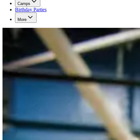
Camps​​​​‌ ‍ ​‍​‍‌‍ ‌ ​‍‌‍‍‌‌‍‌ ‌‍‍‌‌‍ ‍​‍​‍​ ‍‍​‍​‍‌ ​ ‌‍​‌‌‍ ‍‌‍‍‌‌ ‌​‌ ‍‌​‍ ‍‌‍‍‌‌‍ ​‍​‍​‍ ​​‍​‍‌‍‍​‌ ​‍‌‍‌‌‌‍‌‍​‍​‍​ ‍‍​‍​‍‌‍‍​‌ ‌​‌ ‌​‌ ​​‌ ​ ​ ‍‍​‍ ​‍ ‌‍​ ‌‍‍​‌‍‌‌‌‍ ​‌ ​ ‌‍‌‌‌‍​‌‌ ​​‌‍‍‌‌‍‌‌‌ ​‍‌ ​ ​‍ ‍‌ ​ ‌‍​‌‌‍ ‍‌‍‍‌‌ ‌​‌ ‍‌​‍ ‍‌ ​ ‌ ‌​‌ ‌‌‌‍‌​‌‍‍‌‌‍ ​‍ ‌‍‍‌‌‍ ‍‌ ‌​‌‍‌‌‌‍ ‍‌ ‌​​‍ ‌‍‌‌‌‍‌​‌‍‍‌‌ ‌​​‍ ‌‍ ‌‌‍ ‌‍‌​‌‍‌‌​ ‌‌ ​​‌ ​‍‌‍‌‌‌ ​ ‌‍‌‌‌‍ ‍‌ ‌​‌‍​‌‌ ‌​‌‍‍‌‌‍ ‌‍ ‍​ ‍ ‌‍‍‌‌‍‌​​ ‌​ ​​​ ‍​​ ​ ​ ‌ ​ ​​​ ​ ​ ​​‌‍​ ​‍ ‌​ ‌‍​ ‌ ​ ​‍‌‍​ ​‍ ‌​ ‌​‌‍‌‌‌‍​‍​ ‍​​‍ ‌‌‍​‍‌‍‌​​ ‌​‌‍​ ​‍ ‌​ ‍‌​ ​ ​ ‍​‌‍​‍​ ​ ‌‍​ ​ ‌‍​ ‌‍​ ‌‍​ ‍​​ ‍‌​ ​​​ ‍ ‌ ‌​‌ ‍‌‌ ​​‌‍‌‌​ ‌‌ ‌‍‌‍‌‌‌‍ ‍‌ ‌‌‌‍‌‌​ ‍ ‌ ​​‌‍​‌‌ ‌​‌‍‍​​ ‌‌ ​ ‌ ‌‌‌‍​‍‌​ ‍‌‍​‌‌ ‌‍‌‍‍‌‌‍‌ ‌‍​‌‌ ‌​‌‍‍‌‌‍ ‌‍ ‍​‍ ‍‌‍​ ‌‍ ‌‍ ​‌ ‌‌‌‍ ‌‌‍ ‍‌ ​ ​‍‌‌​ ‌‌‌​​‍‌‌ ‌‍‍ ‌‍‌‌‌ ‍‌​‍‌‌​ ​ ‌​‌​​‍‌‌​ ​ ‌​‌​​‍‌‌​ ​‍​ ​‍​ ‌ ‌‍​‍‌‍‌‌‌‍‌​​ ​​​ ‌ ‌‍​‍​ ‌‍‌‍‌​​ ‌‌​ ​ ‌‍​‌​‍‌‌​ ​‍​ ​‍​‍‌‌​ ‌‌‌​‌​​‍ ‍‌ ‌​‌‍‍‌‌ ‌​‌‍ ​‌‍‌‌​ ‌‍​‍‌‍​‌‌ ​ ‌‍‌‌‌‌‌‌‌ ​‍‌‍ ​​ ‌‌‍‍​‌ ‌​‌ ‌​‌ ​​‌ ​ ​‍‌‌​ ​ ‌​​‌​‍‌‌​ ​‍‌​‌‍​‍‌‌​ ​‍‌​‌‍‌‍​ ‌‍‍​‌‍‌‌‌‍ ​‌ ​ ‌‍‌‌‌‍​‌‌ ​​‌‍‍‌‌‍‌‌‌ ​‍‌ ​ ​‍ ‍‌ ​ ‌‍​‌‌‍ ‍‌‍‍‌‌ ‌​‌ ‍‌​‍ ‍‌ ​ ‌ ‌​‌ ‌‌‌‍‌​‌‍‍‌‌‍ ​‍‌‍‌‍‍‌‌‍‌​​ ‌​ ​​​ ‍​​ ​ ​ ‌ ​ ​​​ ​ ​ ​​‌‍​ ​‍ ‌​ ‌‍​ ‌ ​ ​‍‌‍​ ​‍ ‌​ ‌​‌‍‌‌‌‍​‍​ ‍​​‍ ‌‌‍​‍‌‍‌​​ ‌​‌‍​ ​‍ ‌​ ‍‌​ ​ ​ ‍​‌‍​‍​ ​ ‌‍​ ​ ‌‍​ ‌‍​ ‌‍​ ‍​​ ‍‌​ ​​​‍‌‍‌ ‌​‌ ‍‌‌ ​​‌‍‌‌​ ‌‌ ‌‍‌‍‌‌‌‍ ‍‌ ‌‌‌‍‌‌​‍‌‍‌ ​​‌‍​‌‌ ‌​‌‍‍​​ ‌‌ ​ ‌ ‌‌‌‍​‍‌​ ‍‌‍​‌‌ ‌‍‌‍‍‌‌‍‌ ‌‍​‌‌ ‌​‌‍‍‌‌‍ ‌‍ ‍​‍ ‍‌‍​ ‌‍ ‌‍ ​‌ ‌‌‌‍ ‌‌‍ ‍‌ ​ ​‍‌‌​ ‌‌‌​​‍‌‌ ‌‍‍ ‌‍‌‌‌ ‍‌​‍‌‌​ ​ ‌​‌​​‍‌‌​ ​ ‌​‌​​‍‌‌​ ​‍​ ​‍​ ‌ ‌‍​‍‌‍‌‌‌‍‌​​ ​​​ ‌ ‌‍​‍​ ‌‍‌‍‌​​ ‌‌​ ​ ‌‍​‌​‍‌‌​ ​‍​ ​‍​‍‌‌​ ‌‌‌​‌​​‍ ‍‌ ‌​‌‍‍‌‌ ‌​‌‍ ​‌‍‌‌​‍‌‍‌ ​​‌‍‌‌‌ ​‍‌ ​ ‌ ​​‌‍‌‌‌‍​ ‌ ‌​‌‍‍‌‌ ‌‍‌‍‌‌​ ‌‌ ​​‌ ‌‌‌‍​‍‌‍ ​‌‍‍‌‌ ​ ‌‍‍​‌‍‌‌‌‍‌​​‍​‍‌ ‌
Birthday Parties​​​​‌ ‍ ​‍​‍‌‍ ‌ ​‍‌‍‍‌‌‍‌ ‌‍‍‌‌‍ ‍​‍​‍​ ‍‍​‍​‍‌ ​ ‌‍​‌‌‍ ‍‌‍‍‌‌ ‌​‌ ‍‌​‍ ‍‌‍‍‌‌‍ ​‍​‍​‍ ​​‍​‍‌‍‍​‌ ​‍‌‍‌‌‌‍‌‍​‍​‍​ ‍‍​‍​‍‌‍‍​‌ ‌​‌ ‌​‌ ​​‌ ​ ​ ‍‍​‍ ​‍ ‌‍​ ‌‍‍​‌‍‌‌‌‍ ​‌ ​ ‌‍‌‌‌‍​‌‌ ​​‌‍‍‌‌‍‌‌‌ ​‍‌ ​ ​‍ ‍‌ ​ ‌‍​‌‌‍ ‍‌‍‍‌‌ ‌​‌ ‍‌​‍ ‍‌ ​ ‌ ‌​‌ ‌‌‌‍‌​‌‍‍‌‌‍ ​‍ ‌‍‍‌‌‍ ‍‌ ‌​‌‍‌‌‌‍ ‍‌ ‌​​‍ ‌‍‌‌‌‍‌​‌‍‍‌‌ ‌​​‍ ‌‍ ‌‌‍ ‌‍‌​‌‍‌‌​ ‌‌ ​​‌ ​‍‌‍‌‌‌ ​ ‌‍‌‌‌‍ ‍‌ ‌​‌‍​‌‌ ‌​‌‍‍‌‌‍ ‌‍ ‍​ ‍ ‌‍‍‌‌‍‌​​ ‌​ ​​​ ‍​​ ​ ​ ‌ ​ ​​​ ​ ​ ​​‌‍​ ​‍ ‌​ ‌‍​ ‌ ​ ​‍‌‍​ ​‍ ‌​ ‌​‌‍‌‌‌‍​‍​ ‍​​‍ ‌‌‍​‍‌‍‌​​ ‌​‌‍​ ​‍ ‌​ ‍‌​ ​ ​ ‍​‌‍​‍​ ​ ‌‍​ ​ ‌‍​ ‌‍​ ‌‍​ ‍​​ ‍‌​ ​​​ ‍ ‌ ‌​‌ ‍‌‌ ​​‌‍‌‌​ ‌‌ ‌‍‌‍‌‌‌‍ ‍‌ ‌‌‌‍‌‌​ ‍ ‌ ​​‌‍​‌‌ ‌​‌‍‍​​ ‌‌ ​ ‌ ‌‌‌‍​‍‌​ ‍‌‍​‌‌ ‌‍‌‍‍‌‌‍‌ ‌‍​‌‌ ‌​‌‍‍‌‌‍ ‌‍ ‍​‍ ‍‌‍​ ‌‍ ‌‍ ​‌ ‌‌‌‍ ‌‌‍ ‍‌ ​ ​‍‌‌​ ‌‌‌​​‍‌‌ ‌‍‍ ‌‍‌‌‌ ‍‌​‍‌‌​ ​ ‌​‌​​‍‌‌​ ​ ‌​‌​​‍‌‌​ ​‍​ ​‍‌‍‌‌‌‍‌‍​ ‌‌​ ‌​​ ‌‌​ ‌‍​ ‌‌​ ‌​‌‍‌​​ ‌‍​ ​ ‌‍​‌​‍‌‌​ ​‍​ ​‍​‍‌‌​ ‌‌‌​‌​​‍ ‍‌‍ ​‌‍‍‌‌‍ ‍‌‍‍ ‌ ​ ​‍‌‌​ ‌‌‌​​‍‌‌ ‌‍‍ ‌‍‌‌‌ ‍‌​‍‌‌​ ​ ‌​‌​​‍‌‌​ ​ ‌​‌​​‍‌‌​ ​‍​ ​‍‌‍​‌​ ​ ​ ‌ ​ ‍‌​ ​ ​ ‍‌​ ​​‌‍‌‍​ ‍‌​ ​​‌‍​‌‌‍‌‌​‍‌‌​ ​‍​ ​‍​‍‌‌​ ‌‌‌​‌​​‍ ‍‌ ‌​‌‍‍‌‌ ‌​‌‍ ​‌‍‌‌​ ‌‍​‍‌‍​‌‌ ​ ‌‍‌‌‌‌‌‌‌ ​‍‌‍ ​​ ‌‌‍‍​‌ ‌​‌ ‌​‌ ​​‌ ​ ​‍‌‌​ ​ ‌​​‌​‍‌‌​ ​‍‌​‌‍​‍‌‌​ ​‍‌​‌‍‌‍​ ‌‍‍​‌‍‌‌‌‍ ​‌ ​ ‌‍‌‌‌‍​‌‌ ​​‌‍‍‌‌‍‌‌‌ ​‍‌ ​ ​‍ ‍‌ ​ ‌‍​‌‌‍ ‍‌‍‍‌‌ ‌​‌ ‍‌​‍ ‍‌ ​ ‌ ‌​‌ ‌‌‌‍‌​‌‍‍‌‌‍ ​‍‌‍‌‍‍‌‌‍‌​​ ‌​ ​​​ ‍​​ ​ ​ ‌ ​ ​​​ ​ ​ ​​‌‍​ ​‍ ‌​ ‌‍​ ‌ ​ ​‍‌‍​ ​‍ ‌​ ‌​‌‍‌‌‌‍​‍​ ‍​​‍ ‌‌‍​‍‌‍‌​​ ‌​‌‍​ ​‍ ‌​ ‍‌​ ​ ​ ‍​‌‍​‍​ ​ ‌‍​ ​ ‌‍​ ‌‍​ ‌‍​ ‍​​ ‍‌​ ​​​‍‌‍‌ ‌​‌ ‍‌‌ ​​‌‍‌‌​ ‌‌ ‌‍‌‍‌‌‌‍ ‍‌ ‌‌‌‍‌‌​‍‌‍‌ ​​‌‍​‌‌ ‌​‌‍‍​​ ‌‌ ​ ‌ ‌‌‌‍​‍‌​ ‍‌‍​‌‌ ‌‍‌‍‍‌‌‍‌ ‌‍​‌‌ ‌​‌‍‍‌‌‍ ‌‍ ‍​‍ ‍‌‍​ ‌‍ ‌‍ ​‌ ‌‌‌‍ ‌‌‍ ‍‌ ​ ​‍‌‌​ ‌‌‌​​‍‌‌ ‌‍‍ ‌‍‌‌‌ ‍‌​‍‌‌​ ​ ‌​‌​​‍‌‌​ ​ ‌​‌​​‍‌‌​ ​‍​ ​‍‌‍‌‌‌‍‌‍​ ‌‌​ ‌​​ ‌‌​ ‌‍​ ‌‌​ ‌​‌‍‌​​ ‌‍​ ​ ‌‍​‌​‍‌‌​ ​‍​ ​‍​‍‌‌​ ‌‌‌​‌​​‍ ‍‌‍ ​‌‍‍‌‌‍ ‍‌‍‍ ‌ ​ ​‍‌‌​ ‌‌‌​​‍‌‌ ‌‍‍ ‌‍‌‌‌ ‍‌​‍‌‌​ ​ ‌​‌​​‍‌‌​ ​ ‌​‌​​‍‌‌​ ​‍​ ​‍‌‍​‌​ ​ ​ ‌ ​ ‍‌​ ​ ​ ‍‌​ ​​‌‍‌‍​ ‍‌​ ​​‌‍​‌‌‍‌‌​‍‌‌​ ​‍​ ​‍​‍‌‌​ ‌‌‌​‌​​‍ ‍‌ ‌​‌‍‍‌‌ ‌​‌‍ ​‌‍‌‌​‍‌‍‌ ​​‌‍‌‌‌ ​‍‌ ​ ‌ ​​‌‍‌‌‌‍​ ‌ ‌​‌‍‍‌‌ ‌‍‌‍‌‌​ ‌‌ ​​‌ ‌‌‌‍​‍‌‍ ​‌‍‍‌‌ ​ ‌‍‍​‌‍‌‌‌‍‌​​‍​‍‌ ‌
More