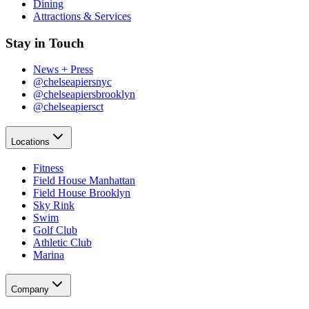
Dining​​​​‌ ‍ ​‍​‍‌‍ ‌ ​‍‌‍‍‌‌‍‌ ‌‍‍‌‌‍ ‍​‍​‍​ ‍‍​‍​‍‌ ​ ‌‍​‌‌‍ ‍‌‍‍‌‌ ‌​‌ ‍‌​‍ ‍‌‍‍‌‌‍ ​‍​‍​‍ ​​‍​‍‌‍‍​‌ ​‍‌‍‌‌‌‍‌‍​‍​‍​ ‍‍​‍​‍‌‍‍​‌ ‌​‌ ‌​‌ ​​‌ ​ ​ ‍‍​‍ ​‍ ‌‍​ ‌‍‍​‌‍‌‌‌‍ ​‌ ​ ‌‍‌‌‌‍​‌‌ ​​‌‍‍‌‌‍‌‌‌ ​‍‌ ​ ​‍ ‍‌ ​ ‌‍​‌‌‍ ‍‌‍‍‌‌ ‌​‌ ‍‌​‍ ‍‌ ​ ‌ ‌​‌ ‌‌‌‍‌​‌‍‍‌‌‍ ​‍ ‌‍‍‌‌‍ ‍‌ ‌​‌‍‌‌‌‍ ‍‌ ‌​​‍ ‌‍‌‌‌‍‌​‌‍‍‌‌ ‌​​‍ ‌‍ ‌‌‍ ‌‍‌​‌‍‌‌​ ‌‌ ​​‌ ​‍‌‍‌‌‌ ​ ‌‍‌‌‌‍ ‍‌ ‌​‌‍​‌‌ ‌​‌‍‍‌‌‍ ‌‍ ‍​ ‍ ‌‍‍‌‌‍‌​​ ‌‌‍‌‍‌‍ ‌‍ ‌ ‌​‌‍‌‌‌ ​‍​ ‍ ‌ ‌​‌ ‍‌‌ ​​‌‍‌‌​ ‌‌‍‌‍‌‍ ‌‍ ‌ ‌​‌‍‌‌‌ ​‍​ ‍ ‌ ​​‌‍​‌‌ ‌​‌‍‍​​ ‌‌‍​ ‌‍ ‌‍ ​‌ ‌‌‌‍ ‌‌‍ ‍‌ ​ ​‍‌‌​ ‌‌‌​​‍‌‌ ‌‍‍ ‌‍‌‌‌ ‍‌​‍‌‌​ ​ ‌​‌​​‍‌‌​ ​ ‌​‌​​‍‌‌​ ​‍​ ​‍​ ‌‌​ ​ ​ ‌‌​ ‍‌‌‍​ ​ ​‍‌‍‌​​ ‍​‌‍​‌​ ‍​​ ​ ​ ​ ​‍‌‌​ ​‍​ ​‍​‍‌‌​ ‌‌‌​‌​​‍ ‍‌‍ ​‌‍‍‌‌‍ ‍‌‍‍ ‌ ​ ​‍‌‌​ ‌‌‌​​‍‌‌ ‌‍‍ ‌‍‌‌‌ ‍‌​‍‌‌​ ​ ‌​‌​​‍‌‌​ ​ ‌​‌​​‍‌‌​ ​‍​ ​‍​ ‍​‌‍‌‍‌‍‌​​ ‌‍​ ‍‌‌‍​‍‌‍‌‌​ ‌ ‌‍‌‍​ ‌​​ ‌​​ ​‍​‍‌‌​ ​‍​ ​‍​‍‌‌​ ‌‌‌​‌​​‍ ‍‌‍ ‍‌‍​‌‌‍ ‌‌‍‌‌​ ‌‍​‍‌‍​‌‌ ​ ‌‍‌‌‌‌‌‌‌ ​‍‌‍ ​​ ‌‌‍‍​‌ ‌​‌ ‌​‌ ​​‌ ​ ​‍‌‌​ ​ ‌​​‌​‍‌‌​ ​‍‌​‌‍​‍‌‌​ ​‍‌​‌‍‌‍​ ‌‍‍​‌‍‌‌‌‍ ​‌ ​ ‌‍‌‌‌‍​‌‌ ​​‌‍‍‌‌‍‌‌‌ ​‍‌ ​ ​‍ ‍‌ ​ ‌‍​‌‌‍ ‍‌‍‍‌‌ ‌​‌ ‍‌​‍ ‍‌ ​ ‌ ‌​‌ ‌‌‌‍‌​‌‍‍‌‌‍ ​‍‌‍‌‍‍‌‌‍‌​​ ‌‌‍‌‍‌‍ ‌‍ ‌ ‌​‌‍‌‌‌ ​‍​‍‌‍‌ ‌​‌ ‍‌‌ ​​‌‍‌‌​ ‌‌‍‌‍‌‍ ‌‍ ‌ ‌​‌‍‌‌‌ ​‍​‍‌‍‌ ​​‌‍​‌‌ ‌​‌‍‍​​ ‌‌‍​ ‌‍ ‌‍ ​‌ ‌‌‌‍ ‌‌‍ ‍‌ ​ ​‍‌‌​ ‌‌‌​​‍‌‌ ‌‍‍ ‌‍‌‌‌ ‍‌​‍‌‌​ ​ ‌​‌​​‍‌‌​ ​ ‌​‌​​‍‌‌​ ​‍​ ​‍​ ‌‌​ ​ ​ ‌‌​ ‍‌‌‍​ ​ ​‍‌‍‌​​ ‍​‌‍​‌​ ‍​​ ​ ​ ​ ​‍‌‌​ ​‍​ ​‍​‍‌‌​ ‌‌‌​‌​​‍ ‍‌‍ ​‌‍‍‌‌‍ ‍‌‍‍ ‌ ​ ​‍‌‌​ ‌‌‌​​‍‌‌ ‌‍‍ ‌‍‌‌‌ ‍‌​‍‌‌​ ​ ‌​‌​​‍‌‌​ ​ ‌​‌​​‍‌‌​ ​‍​ ​‍​ ‍​‌‍‌‍‌‍‌​​ ‌‍​ ‍‌‌‍​‍‌‍‌‌​ ‌ ‌‍‌‍​ ‌​​ ‌​​ ​‍​‍‌‌​ ​‍​ ​‍​‍‌‌​ ‌‌‌​‌​​‍ ‍‌‍ ‍‌‍​‌‌‍ ‌‌‍‌‌​‍‌‍‌ ​​‌‍‌‌‌ ​‍‌ ​ ‌ ​​‌‍‌‌‌‍​ ‌ ‌​‌‍‍‌‌ ‌‍‌‍‌‌​ ‌‌ ​​‌ ‌‌‌‍​‍‌‍ ​‌‍‍‌‌ ​ ‌‍‍​‌‍‌‌‌‍‌​​‍​‍‌ ‌
Attractions & Services​​​​‌ ‍ ​‍​‍‌‍ ‌ ​‍‌‍‍‌‌‍‌ ‌‍‍‌‌‍ ‍​‍​‍​ ‍‍​‍​‍‌ ​ ‌‍​‌‌‍ ‍‌‍‍‌‌ ‌​‌ ‍‌​‍ ‍‌‍‍‌‌‍ ​‍​‍​‍ ​​‍​‍‌‍‍​‌ ​‍‌‍‌‌‌‍‌‍​‍​‍​ ‍‍​‍​‍‌‍‍​‌ ‌​‌ ‌​‌ ​​‌ ​ ​ ‍‍​‍ ​‍ ‌‍​ ‌‍‍​‌‍‌‌‌‍ ​‌ ​ ‌‍‌‌‌‍​‌‌ ​​‌‍‍‌‌‍‌‌‌ ​‍‌ ​ ​‍ ‍‌ ​ ‌‍​‌‌‍ ‍‌‍‍‌‌ ‌​‌ ‍‌​‍ ‍‌ ​ ‌ ‌​‌ ‌‌‌‍‌​‌‍‍‌‌‍ ​‍ ‌‍‍‌‌‍ ‍‌ ‌​‌‍‌‌‌‍ ‍‌ ‌​​‍ ‌‍‌‌‌‍‌​‌‍‍‌‌ ‌​​‍ ‌‍ ‌‌‍ ‌‍‌​‌‍‌‌​ ‌‌ ​​‌ ​‍‌‍‌‌‌ ​ ‌‍‌‌‌‍ ‍‌ ‌​‌‍​‌‌ ‌​‌‍‍‌‌‍ ‌‍ ‍​ ‍ ‌‍‍‌‌‍‌​​ ‌‌‍‌‍‌‍ ‌‍ ‌ ‌​‌‍‌‌‌ ​‍​ ‍ ‌ ‌​‌ ‍‌‌ ​​‌‍‌‌​ ‌‌‍‌‍‌‍ ‌‍ ‌ ‌​‌‍‌‌‌ ​‍​ ‍ ‌ ​​‌‍​‌‌ ‌​‌‍‍​​ ‌‌‍​ ‌‍ ‌‍ ​‌ ‌‌‌‍ ‌‌‍ ‍‌ ​ ​‍‌‌​ ‌‌‌​​‍‌‌ ‌‍‍ ‌‍‌‌‌ ‍‌​‍‌‌​ ​ ‌​‌​​‍‌‌​ ​ ‌​‌​​‍‌‌​ ​‍​ ​‍​ ‌‌​ ​ ​ ‌‌​ ‍‌‌‍​ ​ ​‍‌‍‌​​ ‍​‌‍​‌​ ‍​​ ​ ​ ​ ​‍‌‌​ ​‍​ ​‍​‍‌‌​ ‌‌‌​‌​​‍ ‍‌‍ ​‌‍‍‌‌‍ ‍‌‍‍ ‌ ​ ​‍‌‌​ ‌‌‌​​‍‌‌ ‌‍‍ ‌‍‌‌‌ ‍‌​‍‌‌​ ​ ‌​‌​​‍‌‌​ ​ ‌​‌​​‍‌‌​ ​‍​ ​‍​ ​​​ ​ ​ ‍‌​ ‍‌​ ​‍​ ‌​‌‍​‍​ ‌ ​ ​‍​ ‌ ‌‍​‍‌‍‌​​‍‌‌​ ​‍​ ​‍​‍‌‌​ ‌‌‌​‌​​‍ ‍‌‍ ‍‌‍​‌‌‍ ‌‌‍‌‌​ ‌‍​‍‌‍​‌‌ ​ ‌‍‌‌‌‌‌‌‌ ​‍‌‍ ​​ ‌‌‍‍​‌ ‌​‌ ‌​‌ ​​‌ ​ ​‍‌‌​ ​ ‌​​‌​‍‌‌​ ​‍‌​‌‍​‍‌‌​ ​‍‌​‌‍‌‍​ ‌‍‍​‌‍‌‌‌‍ ​‌ ​ ‌‍‌‌‌‍​‌‌ ​​‌‍‍‌‌‍‌‌‌ ​‍‌ ​ ​‍ ‍‌ ​ ‌‍​‌‌‍ ‍‌‍‍‌‌ ‌​‌ ‍‌​‍ ‍‌ ​ ‌ ‌​‌ ‌‌‌‍‌​‌‍‍‌‌‍ ​‍‌‍‌‍‍‌‌‍‌​​ ‌‌‍‌‍‌‍ ‌‍ ‌ ‌​‌‍‌‌‌ ​‍​‍‌‍‌ ‌​‌ ‍‌‌ ​​‌‍‌‌​ ‌‌‍‌‍‌‍ ‌‍ ‌ ‌​‌‍‌‌‌ ​‍​‍‌‍‌ ​​‌‍​‌‌ ‌​‌‍‍​​ ‌‌‍​ ‌‍ ‌‍ ​‌ ‌‌‌‍ ‌‌‍ ‍‌ ​ ​‍‌‌​ ‌‌‌​​‍‌‌ ‌‍‍ ‌‍‌‌‌ ‍‌​‍‌‌​ ​ ‌​‌​​‍‌‌​ ​ ‌​‌​​‍‌‌​ ​‍​ ​‍​ ‌‌​ ​ ​ ‌‌​ ‍‌‌‍​ ​ ​‍‌‍‌​​ ‍​‌‍​‌​ ‍​​ ​ ​ ​ ​‍‌‌​ ​‍​ ​‍​‍‌‌​ ‌‌‌​‌​​‍ ‍‌‍ ​‌‍‍‌‌‍ ‍‌‍‍ ‌ ​ ​‍‌‌​ ‌‌‌​​‍‌‌ ‌‍‍ ‌‍‌‌‌ ‍‌​‍‌‌​ ​ ‌​‌​​‍‌‌​ ​ ‌​‌​​‍‌‌​ ​‍​ ​‍​ ​​​ ​ ​ ‍‌​ ‍‌​ ​‍​ ‌​‌‍​‍​ ‌ ​ ​‍​ ‌ ‌‍​‍‌‍‌​​‍‌‌​ ​‍​ ​‍​‍‌‌​ ‌‌‌​‌​​‍ ‍‌‍ ‍‌‍​‌‌‍ ‌‌‍‌‌​‍‌‍‌ ​​‌‍‌‌‌ ​‍‌ ​ ‌ ​​‌‍‌‌‌‍​ ‌ ‌​‌‍‍‌‌ ‌‍‌‍‌‌​ ‌‌ ​​‌ ‌‌‌‍​‍‌‍ ​‌‍‍‌‌ ​ ‌‍‍​‌‍‌‌‌‍‌​​‍​‍‌ ‌
Stay in Touch​​​​‌ ‍ ​‍​‍‌‍ ‌ ​‍‌‍‍‌‌‍‌ ‌‍‍‌‌‍ ‍​‍​‍​ ‍‍​‍​‍‌ ​ ‌‍​‌‌‍ ‍‌‍‍‌‌ ‌​‌ ‍‌​‍ ‍‌‍‍‌‌‍ ​‍​‍​‍ ​​‍​‍‌‍‍​‌ ​‍‌‍‌‌‌‍‌‍​‍​‍​ ‍‍​‍​‍‌‍‍​‌ ‌​‌ ‌​‌ ​​‌ ​ ​ ‍‍​‍ ​‍ ‌‍​ ‌‍‍​‌‍‌‌‌‍ ​‌ ​ ‌‍‌‌‌‍​‌‌ ​​‌‍‍‌‌‍‌‌‌ ​‍‌ ​ ​‍ ‍‌ ​ ‌‍​‌‌‍ ‍‌‍‍‌‌ ‌​‌ ‍‌​‍ ‍‌ ​ ‌ ‌​‌ ‌‌‌‍‌​‌‍‍‌‌‍ ​‍ ‌‍‍‌‌‍ ‍‌ ‌​‌‍‌‌‌‍ ‍‌ ‌​​‍ ‌‍‌‌‌‍‌​‌‍‍‌‌ ‌​​‍ ‌‍ ‌‌‍ ‌‍‌​‌‍‌‌​ ‌‌ ​​‌ ​‍‌‍‌‌‌ ​ ‌‍‌‌‌‍ ‍‌ ‌​‌‍​‌‌ ‌​‌‍‍‌‌‍ ‌‍ ‍​ ‍ ‌‍‍‌‌‍‌​​ ‌‌‍‌‍‌‍ ‌‍ ‌ ‌​‌‍‌‌‌ ​‍​ ‍ ‌ ‌​‌ ‍‌‌ ​​‌‍‌‌​ ‌‌‍‌‍‌‍ ‌‍ ‌ ‌​‌‍‌‌‌ ​‍​ ‍ ‌ ​​‌‍​‌‌ ‌​‌‍‍​​ ‌‌‍​ ‌‍ ‌‍ ​‌ ‌‌‌‍ ‌‌‍ ‍‌ ​ ​‍‌‌​ ‌‌‌​​‍‌‌ ‌‍‍ ‌‍‌‌‌ ‍‌​‍‌‌​ ​ ‌​‌​​‍‌‌​ ​ ‌​‌​​‍‌‌​ ​‍​ ​‍​ ‍​‌‍​‍‌‍‌​​ ​‌‌‍​‍‌‍‌‌‌‍‌‌‌‍‌​‌‍​‌​ ​‍‌‍‌‌‌‍​‌​‍‌‌​ ​‍​ ​‍​‍‌‌​ ‌‌‌​‌​​‍ ‍‌ ‌​‌‍‍‌‌ ‌​‌‍ ​‌‍‌‌​ ‌‍​‍‌‍​‌‌ ​ ‌‍‌‌‌‌‌‌‌ ​‍‌‍ ​​ ‌‌‍‍​‌ ‌​‌ ‌​‌ ​​‌ ​ ​‍‌‌​ ​ ‌​​‌​‍‌‌​ ​‍‌​‌‍​‍‌‌​ ​‍‌​‌‍‌‍​ ‌‍‍​‌‍‌‌‌‍ ​‌ ​ ‌‍‌‌‌‍​‌‌ ​​‌‍‍‌‌‍‌‌‌ ​‍‌ ​ ​‍ ‍‌ ​ ‌‍​‌‌‍ ‍‌‍‍‌‌ ‌​‌ ‍‌​‍ ‍‌ ​ ‌ ‌​‌ ‌‌‌‍‌​‌‍‍‌‌‍ ​‍‌‍‌‍‍‌‌‍‌​​ ‌‌‍‌‍‌‍ ‌‍ ‌ ‌​‌‍‌‌‌ ​‍​‍‌‍‌ ‌​‌ ‍‌‌ ​​‌‍‌‌​ ‌‌‍‌‍‌‍ ‌‍ ‌ ‌​‌‍‌‌‌ ​‍​‍‌‍‌ ​​‌‍​‌‌ ‌​‌‍‍​​ ‌‌‍​ ‌‍ ‌‍ ​‌ ‌‌‌‍ ‌‌‍ ‍‌ ​ ​‍‌‌​ ‌‌‌​​‍‌‌ ‌‍‍ ‌‍‌‌‌ ‍‌​‍‌‌​ ​ ‌​‌​​‍‌‌​ ​ ‌​‌​​‍‌‌​ ​‍​ ​‍​ ‍​‌‍​‍‌‍‌​​ ​‌‌‍​‍‌‍‌‌‌‍‌‌‌‍‌​‌‍​‌​ ​‍‌‍‌‌‌‍​‌​‍‌‌​ ​‍​ ​‍​‍‌‌​ ‌‌‌​‌​​‍ ‍‌ ‌​‌‍‍‌‌ ‌​‌‍ ​‌‍‌‌​‍‌‍‌ ​​‌‍‌‌‌ ​‍‌ ​ ‌ ​​‌‍‌‌‌‍​ ‌ ‌​‌‍‍‌‌ ‌‍‌‍‌‌​ ‌‌ ​​‌ ‌‌‌‍​‍‌‍ ​‌‍‍‌‌ ​ ‌‍‍​‌‍‌‌‌‍‌​​‍​‍‌ ‌
News + Press​​​​‌ ‍ ​‍​‍‌‍ ‌ ​‍‌‍‍‌‌‍‌ ‌‍‍‌‌‍ ‍​‍​‍​ ‍‍​‍​‍‌ ​ ‌‍​‌‌‍ ‍‌‍‍‌‌ ‌​‌ ‍‌​‍ ‍‌‍‍‌‌‍ ​‍​‍​‍ ​​‍​‍‌‍‍​‌ ​‍‌‍‌‌‌‍‌‍​‍​‍​ ‍‍​‍​‍‌‍‍​‌ ‌​‌ ‌​‌ ​​‌ ​ ​ ‍‍​‍ ​‍ ‌‍​ ‌‍‍​‌‍‌‌‌‍ ​‌ ​ ‌‍‌‌‌‍​‌‌ ​​‌‍‍‌‌‍‌‌‌ ​‍‌ ​ ​‍ ‍‌ ​ ‌‍​‌‌‍ ‍‌‍‍‌‌ ‌​‌ ‍‌​‍ ‍‌ ​ ‌ ‌​‌ ‌‌‌‍‌​‌‍‍‌‌‍ ​‍ ‌‍‍‌‌‍ ‍‌ ‌​‌‍‌‌‌‍ ‍‌ ‌​​‍ ‌‍‌‌‌‍‌​‌‍‍‌‌ ‌​​‍ ‌‍ ‌‌‍ ‌‍‌​‌‍‌‌​ ‌‌ ​​‌ ​‍‌‍‌‌‌ ​ ‌‍‌‌‌‍ ‍‌ ‌​‌‍​‌‌ ‌​‌‍‍‌‌‍ ‌‍ ‍​ ‍ ‌‍‍‌‌‍‌​​ ‌‌‍‌‍‌‍ ‌‍ ‌ ‌​‌‍‌‌‌ ​‍​ ‍ ‌ ‌​‌ ‍‌‌ ​​‌‍‌‌​ ‌‌‍‌‍‌‍ ‌‍ ‌ ‌​‌‍‌‌‌ ​‍​ ‍ ‌ ​​‌‍​‌‌ ‌​‌‍‍​​ ‌‌‍​ ‌‍ ‌‍ ​‌ ‌‌‌‍ ‌‌‍ ‍‌ ​ ​‍‌‌​ ‌‌‌​​‍‌‌ ‌‍‍ ‌‍‌‌‌ ‍‌​‍‌‌​ ​ ‌​‌​​‍‌‌​ ​ ‌​‌​​‍‌‌​ ​‍​ ​‍​ ‍​‌‍​‍‌‍‌​​ ​‌‌‍​‍‌‍‌‌‌‍‌‌‌‍‌​‌‍​‌​ ​‍‌‍‌‌‌‍​‌​‍‌‌​ ​‍​ ​‍​‍‌‌​ ‌‌‌​‌​​‍ ‍‌‍ ​‌‍‍‌‌‍ ‍‌‍‍ ‌ ​ ​‍‌‌​ ‌‌‌​​‍‌‌ ‌‍‍ ‌‍‌‌‌ ‍‌​‍‌‌​ ​ ‌​‌​​‍‌‌​ ​ ‌​‌​​‍‌‌​ ​‍​ ​‍‌‍‌‍​ ‌‌​ ​‍​ ‍‌‌‍​‌‌‍‌​​ ‍​‌‍​‍​ ‍‌​ ​‍​ ‌​​ ​ ​‍‌‌​ ​‍​ ​‍​‍‌‌​ ‌‌‌​‌​​‍ ‍‌‍ ‍‌‍​‌‌‍ ‌‌‍‌‌​ ‌‍​‍‌‍​‌‌ ​ ‌‍‌‌‌‌‌‌‌ ​‍‌‍ ​​ ‌‌‍‍​‌ ‌​‌ ‌​‌ ​​‌ ​ ​‍‌‌​ ​ ‌​​‌​‍‌‌​ ​‍‌​‌‍​‍‌‌​ ​‍‌​‌‍‌‍​ ‌‍‍​‌‍‌‌‌‍ ​‌ ​ ‌‍‌‌‌‍​‌‌ ​​‌‍‍‌‌‍‌‌‌ ​‍‌ ​ ​‍ ‍‌ ​ ‌‍​‌‌‍ ‍‌‍‍‌‌ ‌​‌ ‍‌​‍ ‍‌ ​ ‌ ‌​‌ ‌‌‌‍‌​‌‍‍‌‌‍ ​‍‌‍‌‍‍‌‌‍‌​​ ‌‌‍‌‍‌‍ ‌‍ ‌ ‌​‌‍‌‌‌ ​‍​‍‌‍‌ ‌​‌ ‍‌‌ ​​‌‍‌‌​ ‌‌‍‌‍‌‍ ‌‍ ‌ ‌​‌‍‌‌‌ ​‍​‍‌‍‌ ​​‌‍​‌‌ ‌​‌‍‍​​ ‌‌‍​ ‌‍ ‌‍ ​‌ ‌‌‌‍ ‌‌‍ ‍‌ ​ ​‍‌‌​ ‌‌‌​​‍‌‌ ‌‍‍ ‌‍‌‌‌ ‍‌​‍‌‌​ ​ ‌​‌​​‍‌‌​ ​ ‌​‌​​‍‌‌​ ​‍​ ​‍​ ‍​‌‍​‍‌‍‌​​ ​‌‌‍​‍‌‍‌‌‌‍‌‌‌‍‌​‌‍​‌​ ​‍‌‍‌‌‌‍​‌​‍‌‌​ ​‍​ ​‍​‍‌‌​ ‌‌‌​‌​​‍ ‍‌‍ ​‌‍‍‌‌‍ ‍‌‍‍ ‌ ​ ​‍‌‌​ ‌‌‌​​‍‌‌ ‌‍‍ ‌‍‌‌‌ ‍‌​‍‌‌​ ​ ‌​‌​​‍‌‌​ ​ ‌​‌​​‍‌‌​ ​‍​ ​‍‌‍‌‍​ ‌‌​ ​‍​ ‍‌‌‍​‌‌‍‌​​ ‍​‌‍​‍​ ‍‌​ ​‍​ ‌​​ ​ ​‍‌‌​ ​‍​ ​‍​‍‌‌​ ‌‌‌​‌​​‍ ‍‌‍ ‍‌‍​‌‌‍ ‌‌‍‌‌​‍‌‍‌ ​​‌‍‌‌‌ ​‍‌ ​ ‌ ​​‌‍‌‌‌‍​ ‌ ‌​‌‍‍‌‌ ‌‍‌‍‌‌​ ‌‌ ​​‌ ‌‌‌‍​‍‌‍ ​‌‍‍‌‌ ​ ‌‍‍​‌‍‌‌‌‍‌​​‍​‍‌ ‌
@chelseapiersnyc​​​​‌ ‍ ​‍​‍‌‍ ‌ ​‍‌‍‍‌‌‍‌ ‌‍‍‌‌‍ ‍​‍​‍​ ‍‍​‍​‍‌ ​ ‌‍​‌‌‍ ‍‌‍‍‌‌ ‌​‌ ‍‌​‍ ‍‌‍‍‌‌‍ ​‍​‍​‍ ​​‍​‍‌‍‍​‌ ​‍‌‍‌‌‌‍‌‍​‍​‍​ ‍‍​‍​‍‌‍‍​‌ ‌​‌ ‌​‌ ​​‌ ​ ​ ‍‍​‍ ​‍ ‌‍​ ‌‍‍​‌‍‌‌‌‍ ​‌ ​ ‌‍‌‌‌‍​‌‌ ​​‌‍‍‌‌‍‌‌‌ ​‍‌ ​ ​‍ ‍‌ ​ ‌‍​‌‌‍ ‍‌‍‍‌‌ ‌​‌ ‍‌​‍ ‍‌ ​ ‌ ‌​‌ ‌‌‌‍‌​‌‍‍‌‌‍ ​‍ ‌‍‍‌‌‍ ‍‌ ‌​‌‍‌‌‌‍ ‍‌ ‌​​‍ ‌‍‌‌‌‍‌​‌‍‍‌‌ ‌​​‍ ‌‍ ‌‌‍ ‌‍‌​‌‍‌‌​ ‌‌ ​​‌ ​‍‌‍‌‌‌ ​ ‌‍‌‌‌‍ ‍‌ ‌​‌‍​‌‌ ‌​‌‍‍‌‌‍ ‌‍ ‍​ ‍ ‌‍‍‌‌‍‌​​ ‌‌‍‌‍‌‍ ‌‍ ‌ ‌​‌‍‌‌‌ ​‍​ ‍ ‌ ‌​‌ ‍‌‌ ​​‌‍‌‌​ ‌‌‍‌‍‌‍ ‌‍ ‌ ‌​‌‍‌‌‌ ​‍​ ‍ ‌ ​​‌‍​‌‌ ‌​‌‍‍​​ ‌‌‍​ ‌‍ ‌‍ ​‌ ‌‌‌‍ ‌‌‍ ‍‌ ​ ​‍‌‌​ ‌‌‌​​‍‌‌ ‌‍‍ ‌‍‌‌‌ ‍‌​‍‌‌​ ​ ‌​‌​​‍‌‌​ ​ ‌​‌​​‍‌‌​ ​‍​ ​‍​ ‍​‌‍​‍‌‍‌​​ ​‌‌‍​‍‌‍‌‌‌‍‌‌‌‍‌​‌‍​‌​ ​‍‌‍‌‌‌‍​‌​‍‌‌​ ​‍​ ​‍​‍‌‌​ ‌‌‌​‌​​‍ ‍‌‍ ​‌‍‍‌‌‍ ‍‌‍‍ ‌ ​ ​‍‌‌​ ‌‌‌​​‍‌‌ ‌‍‍ ‌‍‌‌‌ ‍‌​‍‌‌​ ​ ‌​‌​​‍‌‌​ ​ ‌​‌​​‍‌‌​ ​‍​ ​‍​ ‌​​ ​ ​ ​​‌‍‌‌‌‍​ ‌‍​‌​ ​​​ ‌​‌‍‌‌‌‍‌‍​ ‌​​ ‍‌​‍‌‌​ ​‍​ ​‍​‍‌‌​ ‌‌‌​‌​​‍ ‍‌‍ ‍‌‍​‌‌‍ ‌‌‍‌‌​ ‌‍​‍‌‍​‌‌ ​ ‌‍‌‌‌‌‌‌‌ ​‍‌‍ ​​ ‌‌‍‍​‌ ‌​‌ ‌​‌ ​​‌ ​ ​‍‌‌​ ​ ‌​​‌​‍‌‌​ ​‍‌​‌‍​‍‌‌​ ​‍‌​‌‍‌‍​ ‌‍‍​‌‍‌‌‌‍ ​‌ ​ ‌‍‌‌‌‍​‌‌ ​​‌‍‍‌‌‍‌‌‌ ​‍‌ ​ ​‍ ‍‌ ​ ‌‍​‌‌‍ ‍‌‍‍‌‌ ‌​‌ ‍‌​‍ ‍‌ ​ ‌ ‌​‌ ‌‌‌‍‌​‌‍‍‌‌‍ ​‍‌‍‌‍‍‌‌‍‌​​ ‌‌‍‌‍‌‍ ‌‍ ‌ ‌​‌‍‌‌‌ ​‍​‍‌‍‌ ‌​‌ ‍‌‌ ​​‌‍‌‌​ ‌‌‍‌‍‌‍ ‌‍ ‌ ‌​‌‍‌‌‌ ​‍​‍‌‍‌ ​​‌‍​‌‌ ‌​‌‍‍​​ ‌‌‍​ ‌‍ ‌‍ ​‌ ‌‌‌‍ ‌‌‍ ‍‌ ​ ​‍‌‌​ ‌‌‌​​‍‌‌ ‌‍‍ ‌‍‌‌‌ ‍‌​‍‌‌​ ​ ‌​‌​​‍‌‌​ ​ ‌​‌​​‍‌‌​ ​‍​ ​‍​ ‍​‌‍​‍‌‍‌​​ ​‌‌‍​‍‌‍‌‌‌‍‌‌‌‍‌​‌‍​‌​ ​‍‌‍‌‌‌‍​‌​‍‌‌​ ​‍​ ​‍​‍‌‌​ ‌‌‌​‌​​‍ ‍‌‍ ​‌‍‍‌‌‍ ‍‌‍‍ ‌ ​ ​‍‌‌​ ‌‌‌​​‍‌‌ ‌‍‍ ‌‍‌‌‌ ‍‌​‍‌‌​ ​ ‌​‌​​‍‌‌​ ​ ‌​‌​​‍‌‌​ ​‍​ ​‍​ ‌​​ ​ ​ ​​‌‍‌‌‌‍​ ‌‍​‌​ ​​​ ‌​‌‍‌‌‌‍‌‍​ ‌​​ ‍‌​‍‌‌​ ​‍​ ​‍​‍‌‌​ ‌‌‌​‌​​‍ ‍‌‍ ‍‌‍​‌‌‍ ‌‌‍‌‌​‍‌‍‌ ​​‌‍‌‌‌ ​‍‌ ​ ‌ ​​‌‍‌‌‌‍​ ‌ ‌​‌‍‍‌‌ ‌‍‌‍‌‌​ ‌‌ ​​‌ ‌‌‌‍​‍‌‍ ​‌‍‍‌‌ ​ ‌‍‍​‌‍‌‌‌‍‌​​‍​‍‌ ‌
@chelseapiersbrooklyn​​​​‌ ‍ ​‍​‍‌‍ ‌ ​‍‌‍‍‌‌‍‌ ‌‍‍‌‌‍ ‍​‍​‍​ ‍‍​‍​‍‌ ​ ‌‍​‌‌‍ ‍‌‍‍‌‌ ‌​‌ ‍‌​‍ ‍‌‍‍‌‌‍ ​‍​‍​‍ ​​‍​‍‌‍‍​‌ ​‍‌‍‌‌‌‍‌‍​‍​‍​ ‍‍​‍​‍‌‍‍​‌ ‌​‌ ‌​‌ ​​‌ ​ ​ ‍‍​‍ ​‍ ‌‍​ ‌‍‍​‌‍‌‌‌‍ ​‌ ​ ‌‍‌‌‌‍​‌‌ ​​‌‍‍‌‌‍‌‌‌ ​‍‌ ​ ​‍ ‍‌ ​ ‌‍​‌‌‍ ‍‌‍‍‌‌ ‌​‌ ‍‌​‍ ‍‌ ​ ‌ ‌​‌ ‌‌‌‍‌​‌‍‍‌‌‍ ​‍ ‌‍‍‌‌‍ ‍‌ ‌​‌‍‌‌‌‍ ‍‌ ‌​​‍ ‌‍‌‌‌‍‌​‌‍‍‌‌ ‌​​‍ ‌‍ ‌‌‍ ‌‍‌​‌‍‌‌​ ‌‌ ​​‌ ​‍‌‍‌‌‌ ​ ‌‍‌‌‌‍ ‍‌ ‌​‌‍​‌‌ ‌​‌‍‍‌‌‍ ‌‍ ‍​ ‍ ‌‍‍‌‌‍‌​​ ‌‌‍‌‍‌‍ ‌‍ ‌ ‌​‌‍‌‌‌ ​‍​ ‍ ‌ ‌​‌ ‍‌‌ ​​‌‍‌‌​ ‌‌‍‌‍‌‍ ‌‍ ‌ ‌​‌‍‌‌‌ ​‍​ ‍ ‌ ​​‌‍​‌‌ ‌​‌‍‍​​ ‌‌‍​ ‌‍ ‌‍ ​‌ ‌‌‌‍ ‌‌‍ ‍‌ ​ ​‍‌‌​ ‌‌‌​​‍‌‌ ‌‍‍ ‌‍‌‌‌ ‍‌​‍‌‌​ ​ ‌​‌​​‍‌‌​ ​ ‌​‌​​‍‌‌​ ​‍​ ​‍​ ‍​‌‍​‍‌‍‌​​ ​‌‌‍​‍‌‍‌‌‌‍‌‌‌‍‌​‌‍​‌​ ​‍‌‍‌‌‌‍​‌​‍‌‌​ ​‍​ ​‍​‍‌‌​ ‌‌‌​‌​​‍ ‍‌‍ ​‌‍‍‌‌‍ ‍‌‍‍ ‌ ​ ​‍‌‌​ ‌‌‌​​‍‌‌ ‌‍‍ ‌‍‌‌‌ ‍‌​‍‌‌​ ​ ‌​‌​​‍‌‌​ ​ ‌​‌​​‍‌‌​ ​‍​ ​‍​ ​ ​ ‌ ​ ‍​​ ​‌‌‍‌​​ ​‍‌‍‌​‌‍​‍‌‍‌‌​ ‌ ​ ​‍​ ​​​ ‌‍​ ‍‌​ ‌‌​ ​ ​ ​‍​ ‌​‌‍‌‍‌‍‌‍‌‍​‌​ ‌‌​ ‌‌‌‍​‍‌‍​ ‌‍‌‌​ ‌‌‌‍‌‌‌‍​ ‌‍​‌​ ‍​​ ​‍​‍‌‌​ ​‍​ ​‍​‍‌‌​ ‌‌‌​‌​​‍ ‍‌‍ ‍‌‍​‌‌‍ ‌‌‍‌‌​ ‌‍​‍‌‍​‌‌ ​ ‌‍‌‌‌‌‌‌‌ ​‍‌‍ ​​ ‌‌‍‍​‌ ‌​‌ ‌​‌ ​​‌ ​ ​‍‌‌​ ​ ‌​​‌​‍‌‌​ ​‍‌​‌‍​‍‌‌​ ​‍‌​‌‍‌‍​ ‌‍‍​‌‍‌‌‌‍ ​‌ ​ ‌‍‌‌‌‍​‌‌ ​​‌‍‍‌‌‍‌‌‌ ​‍‌ ​ ​‍ ‍‌ ​ ‌‍​‌‌‍ ‍‌‍‍‌‌ ‌​‌ ‍‌​‍ ‍‌ ​ ‌ ‌​‌ ‌‌‌‍‌​‌‍‍‌‌‍ ​‍‌‍‌‍‍‌‌‍‌​​ ‌‌‍‌‍‌‍ ‌‍ ‌ ‌​‌‍‌‌‌ ​‍​‍‌‍‌ ‌​‌ ‍‌‌ ​​‌‍‌‌​ ‌‌‍‌‍‌‍ ‌‍ ‌ ‌​‌‍‌‌‌ ​‍​‍‌‍‌ ​​‌‍​‌‌ ‌​‌‍‍​​ ‌‌‍​ ‌‍ ‌‍ ​‌ ‌‌‌‍ ‌‌‍ ‍‌ ​ ​‍‌‌​ ‌‌‌​​‍‌‌ ‌‍‍ ‌‍‌‌‌ ‍‌​‍‌‌​ ​ ‌​‌​​‍‌‌​ ​ ‌​‌​​‍‌‌​ ​‍​ ​‍​ ‍​‌‍​‍‌‍‌​​ ​‌‌‍​‍‌‍‌‌‌‍‌‌‌‍‌​‌‍​‌​ ​‍‌‍‌‌‌‍​‌​‍‌‌​ ​‍​ ​‍​‍‌‌​ ‌‌‌​‌​​‍ ‍‌‍ ​‌‍‍‌‌‍ ‍‌‍‍ ‌ ​ ​‍‌‌​ ‌‌‌​​‍‌‌ ‌‍‍ ‌‍‌‌‌ ‍‌​‍‌‌​ ​ ‌​‌​​‍‌‌​ ​ ‌​‌​​‍‌‌​ ​‍​ ​‍​ ​ ​ ‌ ​ ‍​​ ​‌‌‍‌​​ ​‍‌‍‌​‌‍​‍‌‍‌‌​ ‌ ​ ​‍​ ​​​ ‌‍​ ‍‌​ ‌‌​ ​ ​ ​‍​ ‌​‌‍‌‍‌‍‌‍‌‍​‌​ ‌‌​ ‌‌‌‍​‍‌‍​ ‌‍‌‌​ ‌‌‌‍‌‌‌‍​ ‌‍​‌​ ‍​​ ​‍​‍‌‌​ ​‍​ ​‍​‍‌‌​ ‌‌‌​‌​​‍ ‍‌‍ ‍‌‍​‌‌‍ ‌‌‍‌‌​‍‌‍‌ ​​‌‍‌‌‌ ​‍‌ ​ ‌ ​​‌‍‌‌‌‍​ ‌ ‌​‌‍‍‌‌ ‌‍‌‍‌‌​ ‌‌ ​​‌ ‌‌‌‍​‍‌‍ ​‌‍‍‌‌ ​ ‌‍‍​‌‍‌‌‌‍‌​​‍​‍‌ ‌
@chelseapiersct​​​​‌ ‍ ​‍​‍‌‍ ‌ ​‍‌‍‍‌‌‍‌ ‌‍‍‌‌‍ ‍​‍​‍​ ‍‍​‍​‍‌ ​ ‌‍​‌‌‍ ‍‌‍‍‌‌ ‌​‌ ‍‌​‍ ‍‌‍‍‌‌‍ ​‍​‍​‍ ​​‍​‍‌‍‍​‌ ​‍‌‍‌‌‌‍‌‍​‍​‍​ ‍‍​‍​‍‌‍‍​‌ ‌​‌ ‌​‌ ​​‌ ​ ​ ‍‍​‍ ​‍ ‌‍​ ‌‍‍​‌‍‌‌‌‍ ​‌ ​ ‌‍‌‌‌‍​‌‌ ​​‌‍‍‌‌‍‌‌‌ ​‍‌ ​ ​‍ ‍‌ ​ ‌‍​‌‌‍ ‍‌‍‍‌‌ ‌​‌ ‍‌​‍ ‍‌ ​ ‌ ‌​‌ ‌‌‌‍‌​‌‍‍‌‌‍ ​‍ ‌‍‍‌‌‍ ‍‌ ‌​‌‍‌‌‌‍ ‍‌ ‌​​‍ ‌‍‌‌‌‍‌​‌‍‍‌‌ ‌​​‍ ‌‍ ‌‌‍ ‌‍‌​‌‍‌‌​ ‌‌ ​​‌ ​‍‌‍‌‌‌ ​ ‌‍‌‌‌‍ ‍‌ ‌​‌‍​‌‌ ‌​‌‍‍‌‌‍ ‌‍ ‍​ ‍ ‌‍‍‌‌‍‌​​ ‌‌‍‌‍‌‍ ‌‍ ‌ ‌​‌‍‌‌‌ ​‍​ ‍ ‌ ‌​‌ ‍‌‌ ​​‌‍‌‌​ ‌‌‍‌‍‌‍ ‌‍ ‌ ‌​‌‍‌‌‌ ​‍​ ‍ ‌ ​​‌‍​‌‌ ‌​‌‍‍​​ ‌‌‍​ ‌‍ ‌‍ ​‌ ‌‌‌‍ ‌‌‍ ‍‌ ​ ​‍‌‌​ ‌‌‌​​‍‌‌ ‌‍‍ ‌‍‌‌‌ ‍‌​‍‌‌​ ​ ‌​‌​​‍‌‌​ ​ ‌​‌​​‍‌‌​ ​‍​ ​‍​ ‍​‌‍​‍‌‍‌​​ ​‌‌‍​‍‌‍‌‌‌‍‌‌‌‍‌​‌‍​‌​ ​‍‌‍‌‌‌‍​‌​‍‌‌​ ​‍​ ​‍​‍‌‌​ ‌‌‌​‌​​‍ ‍‌‍ ​‌‍‍‌‌‍ ‍‌‍‍ ‌ ​ ​‍‌‌​ ‌‌‌​​‍‌‌ ‌‍‍ ‌‍‌‌‌ ‍‌​‍‌‌​ ​ ‌​‌​​‍‌‌​ ​ ‌​‌​​‍‌‌​ ​‍​ ​‍‌‍​‌‌‍‌​​ ‌ ‌‍‌‌‌‍​ ​ ‌‌​ ‌‍​ ‌​​ ​​​ ‌ ‌‍​‍‌‍​‌‌‍‌​​ ‌‍‌‍‌‍​ ‍​​ ‍‌‌‍‌‍‌‍​‍​ ‌‍‌‍​‍​ ​​​ ‌​​ ​ ‌‍‌​‌‍​‍​ ​‌​ ‌‍​ ​ ​ ‌ ​ ​‌​ ‌‍​‍‌‌​ ​‍​ ​‍​‍‌‌​ ‌‌‌​‌​​‍ ‍‌‍ ‍‌‍​‌‌‍ ‌‌‍‌‌​ ‌‍​‍‌‍​‌‌ ​ ‌‍‌‌‌‌‌‌‌ ​‍‌‍ ​​ ‌‌‍‍​‌ ‌​‌ ‌​‌ ​​‌ ​ ​‍‌‌​ ​ ‌​​‌​‍‌‌​ ​‍‌​‌‍​‍‌‌​ ​‍‌​‌‍‌‍​ ‌‍‍​‌‍‌‌‌‍ ​‌ ​ ‌‍‌‌‌‍​‌‌ ​​‌‍‍‌‌‍‌‌‌ ​‍‌ ​ ​‍ ‍‌ ​ ‌‍​‌‌‍ ‍‌‍‍‌‌ ‌​‌ ‍‌​‍ ‍‌ ​ ‌ ‌​‌ ‌‌‌‍‌​‌‍‍‌‌‍ ​‍‌‍‌‍‍‌‌‍‌​​ ‌‌‍‌‍‌‍ ‌‍ ‌ ‌​‌‍‌‌‌ ​‍​‍‌‍‌ ‌​‌ ‍‌‌ ​​‌‍‌‌​ ‌‌‍‌‍‌‍ ‌‍ ‌ ‌​‌‍‌‌‌ ​‍​‍‌‍‌ ​​‌‍​‌‌ ‌​‌‍‍​​ ‌‌‍​ ‌‍ ‌‍ ​‌ ‌‌‌‍ ‌‌‍ ‍‌ ​ ​‍‌‌​ ‌‌‌​​‍‌‌ ‌‍‍ ‌‍‌‌‌ ‍‌​‍‌‌​ ​ ‌​‌​​‍‌‌​ ​ ‌​‌​​‍‌‌​ ​‍​ ​‍​ ‍​‌‍​‍‌‍‌​​ ​‌‌‍​‍‌‍‌‌‌‍‌‌‌‍‌​‌‍​‌​ ​‍‌‍‌‌‌‍​‌​‍‌‌​ ​‍​ ​‍​‍‌‌​ ‌‌‌​‌​​‍ ‍‌‍ ​‌‍‍‌‌‍ ‍‌‍‍ ‌ ​ ​‍‌‌​ ‌‌‌​​‍‌‌ ‌‍‍ ‌‍‌‌‌ ‍‌​‍‌‌​ ​ ‌​‌​​‍‌‌​ ​ ‌​‌​​‍‌‌​ ​‍​ ​‍‌‍​‌‌‍‌​​ ‌ ‌‍‌‌‌‍​ ​ ‌‌​ ‌‍​ ‌​​ ​​​ ‌ ‌‍​‍‌‍​‌‌‍‌​​ ‌‍‌‍‌‍​ ‍​​ ‍‌‌‍‌‍‌‍​‍​ ‌‍‌‍​‍​ ​​​ ‌​​ ​ ‌‍‌​‌‍​‍​ ​‌​ ‌‍​ ​ ​ ‌ ​ ​‌​ ‌‍​‍‌‌​ ​‍​ ​‍​‍‌‌​ ‌‌‌​‌​​‍ ‍‌‍ ‍‌‍​‌‌‍ ‌‌‍‌‌​‍‌‍‌ ​​‌‍‌‌‌ ​‍‌ ​ ‌ ​​‌‍‌‌‌‍​ ‌ ‌​‌‍‍‌‌ ‌‍‌‍‌‌​ ‌‌ ​​‌ ‌‌‌‍​‍‌‍ ​‌‍‍‌‌ ​ ‌‍‍​‌‍‌‌‌‍‌​​‍​‍‌ ‌
Locations​​​​‌ ‍ ​‍​‍‌‍ ‌ ​‍‌‍‍‌‌‍‌ ‌‍‍‌‌‍ ‍​‍​‍​ ‍‍​‍​‍‌ ​ ‌‍​‌‌‍ ‍‌‍‍‌‌ ‌​‌ ‍‌​‍ ‍‌‍‍‌‌‍ ​‍​‍​‍ ​​‍​‍‌‍‍​‌ ​‍‌‍‌‌‌‍‌‍​‍​‍​ ‍‍​‍​‍‌‍‍​‌ ‌​‌ ‌​‌ ​​‌ ​ ​ ‍‍​‍ ​‍ ‌‍​ ‌‍‍​‌‍‌‌‌‍ ​‌ ​ ‌‍‌‌‌‍​‌‌ ​​‌‍‍‌‌‍‌‌‌ ​‍‌ ​ ​‍ ‍‌ ​ ‌‍​‌‌‍ ‍‌‍‍‌‌ ‌​‌ ‍‌​‍ ‍‌ ​ ‌ ‌​‌ ‌‌‌‍‌​‌‍‍‌‌‍ ​‍ ‌‍‍‌‌‍ ‍‌ ‌​‌‍‌‌‌‍ ‍‌ ‌​​‍ ‌‍‌‌‌‍‌​‌‍‍‌‌ ‌​​‍ ‌‍ ‌‌‍ ‌‍‌​‌‍‌‌​ ‌‌ ​​‌ ​‍‌‍‌‌‌ ​ ‌‍‌‌‌‍ ‍‌ ‌​‌‍​‌‌ ‌​‌‍‍‌‌‍ ‌‍ ‍​ ‍ ‌‍‍‌‌‍‌​​ ‌‌‍‌‍‌‍ ‌‍ ‌ ‌​‌‍‌‌‌ ​‍​ ‍ ‌ ‌​‌ ‍‌‌ ​​‌‍‌‌​ ‌‌‍‌‍‌‍ ‌‍ ‌ ‌​‌‍‌‌‌ ​‍​ ‍ ‌ ​​‌‍​‌‌ ‌​‌‍‍​​ ‌‌‍​ ‌‍ ‌‍ ​‌ ‌‌‌‍ ‌‌‍ ‍‌ ​ ​‍‌‌​ ‌‌‌​​‍‌‌ ‌‍‍ ‌‍‌‌‌ ‍‌​‍‌‌​ ​ ‌​‌​​‍‌‌​ ​ ‌​‌​​‍‌‌​ ​‍​ ​‍‌‍‌‌‌‍​‍​ ​‍​ ‍​‌‍​ ​ ‌‌‌‍​ ‌‍​ ‌‍‌‌‌‍​‍‌‍​‌​ ​‌​‍‌‌​ ​‍​ ​‍​‍‌‌​ ‌‌‌​‌​​‍ ‍‌ ‌​‌‍‍‌‌ ‌​‌‍ ​‌‍‌‌​ ‌‍​‍‌‍​‌‌ ​ ‌‍‌‌‌‌‌‌‌ ​‍‌‍ ​​ ‌‌‍‍​‌ ‌​‌ ‌​‌ ​​‌ ​ ​‍‌‌​ ​ ‌​​‌​‍‌‌​ ​‍‌​‌‍​‍‌‌​ ​‍‌​‌‍‌‍​ ‌‍‍​‌‍‌‌‌‍ ​‌ ​ ‌‍‌‌‌‍​‌‌ ​​‌‍‍‌‌‍‌‌‌ ​‍‌ ​ ​‍ ‍‌ ​ ‌‍​‌‌‍ ‍‌‍‍‌‌ ‌​‌ ‍‌​‍ ‍‌ ​ ‌ ‌​‌ ‌‌‌‍‌​‌‍‍‌‌‍ ​‍‌‍‌‍‍‌‌‍‌​​ ‌‌‍‌‍‌‍ ‌‍ ‌ ‌​‌‍‌‌‌ ​‍​‍‌‍‌ ‌​‌ ‍‌‌ ​​‌‍‌‌​ ‌‌‍‌‍‌‍ ‌‍ ‌ ‌​‌‍‌‌‌ ​‍​‍‌‍‌ ​​‌‍​‌‌ ‌​‌‍‍​​ ‌‌‍​ ‌‍ ‌‍ ​‌ ‌‌‌‍ ‌‌‍ ‍‌ ​ ​‍‌‌​ ‌‌‌​​‍‌‌ ‌‍‍ ‌‍‌‌‌ ‍‌​‍‌‌​ ​ ‌​‌​​‍‌‌​ ​ ‌​‌​​‍‌‌​ ​‍​ ​‍‌‍‌‌‌‍​‍​ ​‍​ ‍​‌‍​ ​ ‌‌‌‍​ ‌‍​ ‌‍‌‌‌‍​‍‌‍​‌​ ​‌​‍‌‌​ ​‍​ ​‍​‍‌‌​ ‌‌‌​‌​​‍ ‍‌ ‌​‌‍‍‌‌ ‌​‌‍ ​‌‍‌‌​‍‌‍‌ ​​‌‍‌‌‌ ​‍‌ ​ ‌ ​​‌‍‌‌‌‍​ ‌ ‌​‌‍‍‌‌ ‌‍‌‍‌‌​ ‌‌ ​​‌ ‌‌‌‍​‍‌‍ ​‌‍‍‌‌ ​ ‌‍‍​‌‍‌‌‌‍‌​​‍​‍‌ ‌
Fitness​​​​‌ ‍ ​‍​‍‌‍ ‌ ​‍‌‍‍‌‌‍‌ ‌‍‍‌‌‍ ‍​‍​‍​ ‍‍​‍​‍‌ ​ ‌‍​‌‌‍ ‍‌‍‍‌‌ ‌​‌ ‍‌​‍ ‍‌‍‍‌‌‍ ​‍​‍​‍ ​​‍​‍‌‍‍​‌ ​‍‌‍‌‌‌‍‌‍​‍​‍​ ‍‍​‍​‍‌‍‍​‌ ‌​‌ ‌​‌ ​​‌ ​ ​ ‍‍​‍ ​‍ ‌‍​ ‌‍‍​‌‍‌‌‌‍ ​‌ ​ ‌‍‌‌‌‍​‌‌ ​​‌‍‍‌‌‍‌‌‌ ​‍‌ ​ ​‍ ‍‌ ​ ‌‍​‌‌‍ ‍‌‍‍‌‌ ‌​‌ ‍‌​‍ ‍‌ ​ ‌ ‌​‌ ‌‌‌‍‌​‌‍‍‌‌‍ ​‍ ‌‍‍‌‌‍ ‍‌ ‌​‌‍‌‌‌‍ ‍‌ ‌​​‍ ‌‍‌‌‌‍‌​‌‍‍‌‌ ‌​​‍ ‌‍ ‌‌‍ ‌‍‌​‌‍‌‌​ ‌‌ ​​‌ ​‍‌‍‌‌‌ ​ ‌‍‌‌‌‍ ‍‌ ‌​‌‍​‌‌ ‌​‌‍‍‌‌‍ ‌‍ ‍​ ‍ ‌‍‍‌‌‍‌​​ ‌‌‍‌‍‌‍ ‌‍ ‌ ‌​‌‍‌‌‌ ​‍​ ‍ ‌ ‌​‌ ‍‌‌ ​​‌‍‌‌​ ‌‌‍‌‍‌‍ ‌‍ ‌ ‌​‌‍‌‌‌ ​‍​ ‍ ‌ ​​‌‍​‌‌ ‌​‌‍‍​​ ‌‌‍​ ‌‍ ‌‍ ​‌ ‌‌‌‍ ‌‌‍ ‍‌ ​ ​‍‌‌​ ‌‌‌​​‍‌‌ ‌‍‍ ‌‍‌‌‌ ‍‌​‍‌‌​ ​ ‌​‌​​‍‌‌​ ​ ‌​‌​​‍‌‌​ ​‍​ ​‍‌‍‌‌‌‍​‍​ ​‍​ ‍​‌‍​ ​ ‌‌‌‍​ ‌‍​ ‌‍‌‌‌‍​‍‌‍​‌​ ​‌​‍‌‌​ ​‍​ ​‍​‍‌‌​ ‌‌‌​‌​​‍ ‍‌‍ ​‌‍‍‌‌‍ ‍‌‍‍ ‌ ​ ​‍‌‌​ ‌‌‌​​‍‌‌ ‌‍‍ ‌‍‌‌‌ ‍‌​‍‌‌​ ​ ‌​‌​​‍‌‌​ ​ ‌​‌​​‍‌‌​ ​‍​ ​‍​ ​‍​ ​ ​ ​ ‌‍​ ‌‍‌‌​ ‍​​ ‌‍​ ​‌​ ‌​‌‍​‌‌‍​ ​ ‍‌​‍‌‌​ ​‍​ ​‍​‍‌‌​ ‌‌‌​‌​​‍ ‍‌‍ ‍‌‍​‌‌‍ ‌‌‍‌‌​ ‌‍​‍‌‍​‌‌ ​ ‌‍‌‌‌‌‌‌‌ ​‍‌‍ ​​ ‌‌‍‍​‌ ‌​‌ ‌​‌ ​​‌ ​ ​‍‌‌​ ​ ‌​​‌​‍‌‌​ ​‍‌​‌‍​‍‌‌​ ​‍‌​‌‍‌‍​ ‌‍‍​‌‍‌‌‌‍ ​‌ ​ ‌‍‌‌‌‍​‌‌ ​​‌‍‍‌‌‍‌‌‌ ​‍‌ ​ ​‍ ‍‌ ​ ‌‍​‌‌‍ ‍‌‍‍‌‌ ‌​‌ ‍‌​‍ ‍‌ ​ ‌ ‌​‌ ‌‌‌‍‌​‌‍‍‌‌‍ ​‍‌‍‌‍‍‌‌‍‌​​ ‌‌‍‌‍‌‍ ‌‍ ‌ ‌​‌‍‌‌‌ ​‍​‍‌‍‌ ‌​‌ ‍‌‌ ​​‌‍‌‌​ ‌‌‍‌‍‌‍ ‌‍ ‌ ‌​‌‍‌‌‌ ​‍​‍‌‍‌ ​​‌‍​‌‌ ‌​‌‍‍​​ ‌‌‍​ ‌‍ ‌‍ ​‌ ‌‌‌‍ ‌‌‍ ‍‌ ​ ​‍‌‌​ ‌‌‌​​‍‌‌ ‌‍‍ ‌‍‌‌‌ ‍‌​‍‌‌​ ​ ‌​‌​​‍‌‌​ ​ ‌​‌​​‍‌‌​ ​‍​ ​‍‌‍‌‌‌‍​‍​ ​‍​ ‍​‌‍​ ​ ‌‌‌‍​ ‌‍​ ‌‍‌‌‌‍​‍‌‍​‌​ ​‌​‍‌‌​ ​‍​ ​‍​‍‌‌​ ‌‌‌​‌​​‍ ‍‌‍ ​‌‍‍‌‌‍ ‍‌‍‍ ‌ ​ ​‍‌‌​ ‌‌‌​​‍‌‌ ‌‍‍ ‌‍‌‌‌ ‍‌​‍‌‌​ ​ ‌​‌​​‍‌‌​ ​ ‌​‌​​‍‌‌​ ​‍​ ​‍​ ​‍​ ​ ​ ​ ‌‍​ ‌‍‌‌​ ‍​​ ‌‍​ ​‌​ ‌​‌‍​‌‌‍​ ​ ‍‌​‍‌‌​ ​‍​ ​‍​‍‌‌​ ‌‌‌​‌​​‍ ‍‌‍ ‍‌‍​‌‌‍ ‌‌‍‌‌​‍‌‍‌ ​​‌‍‌‌‌ ​‍‌ ​ ‌ ​​‌‍‌‌‌‍​ ‌ ‌​‌‍‍‌‌ ‌‍‌‍‌‌​ ‌‌ ​​‌ ‌‌‌‍​‍‌‍ ​‌‍‍‌‌ ​ ‌‍‍​‌‍‌‌‌‍‌​​‍​‍‌ ‌
Field House Manhattan​​​​‌ ‍ ​‍​‍‌‍ ‌ ​‍‌‍‍‌‌‍‌ ‌‍‍‌‌‍ ‍​‍​‍​ ‍‍​‍​‍‌ ​ ‌‍​‌‌‍ ‍‌‍‍‌‌ ‌​‌ ‍‌​‍ ‍‌‍‍‌‌‍ ​‍​‍​‍ ​​‍​‍‌‍‍​‌ ​‍‌‍‌‌‌‍‌‍​‍​‍​ ‍‍​‍​‍‌‍‍​‌ ‌​‌ ‌​‌ ​​‌ ​ ​ ‍‍​‍ ​‍ ‌‍​ ‌‍‍​‌‍‌‌‌‍ ​‌ ​ ‌‍‌‌‌‍​‌‌ ​​‌‍‍‌‌‍‌‌‌ ​‍‌ ​ ​‍ ‍‌ ​ ‌‍​‌‌‍ ‍‌‍‍‌‌ ‌​‌ ‍‌​‍ ‍‌ ​ ‌ ‌​‌ ‌‌‌‍‌​‌‍‍‌‌‍ ​‍ ‌‍‍‌‌‍ ‍‌ ‌​‌‍‌‌‌‍ ‍‌ ‌​​‍ ‌‍‌‌‌‍‌​‌‍‍‌‌ ‌​​‍ ‌‍ ‌‌‍ ‌‍‌​‌‍‌‌​ ‌‌ ​​‌ ​‍‌‍‌‌‌ ​ ‌‍‌‌‌‍ ‍‌ ‌​‌‍​‌‌ ‌​‌‍‍‌‌‍ ‌‍ ‍​ ‍ ‌‍‍‌‌‍‌​​ ‌‌‍‌‍‌‍ ‌‍ ‌ ‌​‌‍‌‌‌ ​‍​ ‍ ‌ ‌​‌ ‍‌‌ ​​‌‍‌‌​ ‌‌‍‌‍‌‍ ‌‍ ‌ ‌​‌‍‌‌‌ ​‍​ ‍ ‌ ​​‌‍​‌‌ ‌​‌‍‍​​ ‌‌‍​ ‌‍ ‌‍ ​‌ ‌‌‌‍ ‌‌‍ ‍‌ ​ ​‍‌‌​ ‌‌‌​​‍‌‌ ‌‍‍ ‌‍‌‌‌ ‍‌​‍‌‌​ ​ ‌​‌​​‍‌‌​ ​ ‌​‌​​‍‌‌​ ​‍​ ​‍‌‍‌‌‌‍​‍​ ​‍​ ‍​‌‍​ ​ ‌‌‌‍​ ‌‍​ ‌‍‌‌‌‍​‍‌‍​‌​ ​‌​‍‌‌​ ​‍​ ​‍​‍‌‌​ ‌‌‌​‌​​‍ ‍‌‍ ​‌‍‍‌‌‍ ‍‌‍‍ ‌ ​ ​‍‌‌​ ‌‌‌​​‍‌‌ ‌‍‍ ‌‍‌‌‌ ‍‌​‍‌‌​ ​ ‌​‌​​‍‌‌​ ​ ‌​‌​​‍‌‌​ ​‍​ ​‍​ ​‌​ ​ ​ ​‌‌‍​‍​ ​​​ ​‌‌‍​‌​ ‌ ​ ​‍​ ​‍​ ‌‍​ ‌​​‍‌‌​ ​‍​ ​‍​‍‌‌​ ‌‌‌​‌​​‍ ‍‌‍ ‍‌‍​‌‌‍ ‌‌‍‌‌​ ‌‍​‍‌‍​‌‌ ​ ‌‍‌‌‌‌‌‌‌ ​‍‌‍ ​​ ‌‌‍‍​‌ ‌​‌ ‌​‌ ​​‌ ​ ​‍‌‌​ ​ ‌​​‌​‍‌‌​ ​‍‌​‌‍​‍‌‌​ ​‍‌​‌‍‌‍​ ‌‍‍​‌‍‌‌‌‍ ​‌ ​ ‌‍‌‌‌‍​‌‌ ​​‌‍‍‌‌‍‌‌‌ ​‍‌ ​ ​‍ ‍‌ ​ ‌‍​‌‌‍ ‍‌‍‍‌‌ ‌​‌ ‍‌​‍ ‍‌ ​ ‌ ‌​‌ ‌‌‌‍‌​‌‍‍‌‌‍ ​‍‌‍‌‍‍‌‌‍‌​​ ‌‌‍‌‍‌‍ ‌‍ ‌ ‌​‌‍‌‌‌ ​‍​‍‌‍‌ ‌​‌ ‍‌‌ ​​‌‍‌‌​ ‌‌‍‌‍‌‍ ‌‍ ‌ ‌​‌‍‌‌‌ ​‍​‍‌‍‌ ​​‌‍​‌‌ ‌​‌‍‍​​ ‌‌‍​ ‌‍ ‌‍ ​‌ ‌‌‌‍ ‌‌‍ ‍‌ ​ ​‍‌‌​ ‌‌‌​​‍‌‌ ‌‍‍ ‌‍‌‌‌ ‍‌​‍‌‌​ ​ ‌​‌​​‍‌‌​ ​ ‌​‌​​‍‌‌​ ​‍​ ​‍‌‍‌‌‌‍​‍​ ​‍​ ‍​‌‍​ ​ ‌‌‌‍​ ‌‍​ ‌‍‌‌‌‍​‍‌‍​‌​ ​‌​‍‌‌​ ​‍​ ​‍​‍‌‌​ ‌‌‌​‌​​‍ ‍‌‍ ​‌‍‍‌‌‍ ‍‌‍‍ ‌ ​ ​‍‌‌​ ‌‌‌​​‍‌‌ ‌‍‍ ‌‍‌‌‌ ‍‌​‍‌‌​ ​ ‌​‌​​‍‌‌​ ​ ‌​‌​​‍‌‌​ ​‍​ ​‍​ ​‌​ ​ ​ ​‌‌‍​‍​ ​​​ ​‌‌‍​‌​ ‌ ​ ​‍​ ​‍​ ‌‍​ ‌​​‍‌‌​ ​‍​ ​‍​‍‌‌​ ‌‌‌​‌​​‍ ‍‌‍ ‍‌‍​‌‌‍ ‌‌‍‌‌​‍‌‍‌ ​​‌‍‌‌‌ ​‍‌ ​ ‌ ​​‌‍‌‌‌‍​ ‌ ‌​‌‍‍‌‌ ‌‍‌‍‌‌​ ‌‌ ​​‌ ‌‌‌‍​‍‌‍ ​‌‍‍‌‌ ​ ‌‍‍​‌‍‌‌‌‍‌​​‍​‍‌ ‌
Field House Brooklyn​​​​‌ ‍ ​‍​‍‌‍ ‌ ​‍‌‍‍‌‌‍‌ ‌‍‍‌‌‍ ‍​‍​‍​ ‍‍​‍​‍‌ ​ ‌‍​‌‌‍ ‍‌‍‍‌‌ ‌​‌ ‍‌​‍ ‍‌‍‍‌‌‍ ​‍​‍​‍ ​​‍​‍‌‍‍​‌ ​‍‌‍‌‌‌‍‌‍​‍​‍​ ‍‍​‍​‍‌‍‍​‌ ‌​‌ ‌​‌ ​​‌ ​ ​ ‍‍​‍ ​‍ ‌‍​ ‌‍‍​‌‍‌‌‌‍ ​‌ ​ ‌‍‌‌‌‍​‌‌ ​​‌‍‍‌‌‍‌‌‌ ​‍‌ ​ ​‍ ‍‌ ​ ‌‍​‌‌‍ ‍‌‍‍‌‌ ‌​‌ ‍‌​‍ ‍‌ ​ ‌ ‌​‌ ‌‌‌‍‌​‌‍‍‌‌‍ ​‍ ‌‍‍‌‌‍ ‍‌ ‌​‌‍‌‌‌‍ ‍‌ ‌​​‍ ‌‍‌‌‌‍‌​‌‍‍‌‌ ‌​​‍ ‌‍ ‌‌‍ ‌‍‌​‌‍‌‌​ ‌‌ ​​‌ ​‍‌‍‌‌‌ ​ ‌‍‌‌‌‍ ‍‌ ‌​‌‍​‌‌ ‌​‌‍‍‌‌‍ ‌‍ ‍​ ‍ ‌‍‍‌‌‍‌​​ ‌‌‍‌‍‌‍ ‌‍ ‌ ‌​‌‍‌‌‌ ​‍​ ‍ ‌ ‌​‌ ‍‌‌ ​​‌‍‌‌​ ‌‌‍‌‍‌‍ ‌‍ ‌ ‌​‌‍‌‌‌ ​‍​ ‍ ‌ ​​‌‍​‌‌ ‌​‌‍‍​​ ‌‌‍​ ‌‍ ‌‍ ​‌ ‌‌‌‍ ‌‌‍ ‍‌ ​ ​‍‌‌​ ‌‌‌​​‍‌‌ ‌‍‍ ‌‍‌‌‌ ‍‌​‍‌‌​ ​ ‌​‌​​‍‌‌​ ​ ‌​‌​​‍‌‌​ ​‍​ ​‍‌‍‌‌‌‍​‍​ ​‍​ ‍​‌‍​ ​ ‌‌‌‍​ ‌‍​ ‌‍‌‌‌‍​‍‌‍​‌​ ​‌​‍‌‌​ ​‍​ ​‍​‍‌‌​ ‌‌‌​‌​​‍ ‍‌‍ ​‌‍‍‌‌‍ ‍‌‍‍ ‌ ​ ​‍‌‌​ ‌‌‌​​‍‌‌ ‌‍‍ ‌‍‌‌‌ ‍‌​‍‌‌​ ​ ‌​‌​​‍‌‌​ ​ ‌​‌​​‍‌‌​ ​‍​ ​‍​ ‌‍​ ‍​​ ‌ ‌‍‌​​ ​‌​ ​‍​ ‌‌​ ‌‍​ ​‍​ ​‌‌‍​ ​ ​‌​‍‌‌​ ​‍​ ​‍​‍‌‌​ ‌‌‌​‌​​‍ ‍‌‍ ‍‌‍​‌‌‍ ‌‌‍‌‌​ ‌‍​‍‌‍​‌‌ ​ ‌‍‌‌‌‌‌‌‌ ​‍‌‍ ​​ ‌‌‍‍​‌ ‌​‌ ‌​‌ ​​‌ ​ ​‍‌‌​ ​ ‌​​‌​‍‌‌​ ​‍‌​‌‍​‍‌‌​ ​‍‌​‌‍‌‍​ ‌‍‍​‌‍‌‌‌‍ ​‌ ​ ‌‍‌‌‌‍​‌‌ ​​‌‍‍‌‌‍‌‌‌ ​‍‌ ​ ​‍ ‍‌ ​ ‌‍​‌‌‍ ‍‌‍‍‌‌ ‌​‌ ‍‌​‍ ‍‌ ​ ‌ ‌​‌ ‌‌‌‍‌​‌‍‍‌‌‍ ​‍‌‍‌‍‍‌‌‍‌​​ ‌‌‍‌‍‌‍ ‌‍ ‌ ‌​‌‍‌‌‌ ​‍​‍‌‍‌ ‌​‌ ‍‌‌ ​​‌‍‌‌​ ‌‌‍‌‍‌‍ ‌‍ ‌ ‌​‌‍‌‌‌ ​‍​‍‌‍‌ ​​‌‍​‌‌ ‌​‌‍‍​​ ‌‌‍​ ‌‍ ‌‍ ​‌ ‌‌‌‍ ‌‌‍ ‍‌ ​ ​‍‌‌​ ‌‌‌​​‍‌‌ ‌‍‍ ‌‍‌‌‌ ‍‌​‍‌‌​ ​ ‌​‌​​‍‌‌​ ​ ‌​‌​​‍‌‌​ ​‍​ ​‍‌‍‌‌‌‍​‍​ ​‍​ ‍​‌‍​ ​ ‌‌‌‍​ ‌‍​ ‌‍‌‌‌‍​‍‌‍​‌​ ​‌​‍‌‌​ ​‍​ ​‍​‍‌‌​ ‌‌‌​‌​​‍ ‍‌‍ ​‌‍‍‌‌‍ ‍‌‍‍ ‌ ​ ​‍‌‌​ ‌‌‌​​‍‌‌ ‌‍‍ ‌‍‌‌‌ ‍‌​‍‌‌​ ​ ‌​‌​​‍‌‌​ ​ ‌​‌​​‍‌‌​ ​‍​ ​‍​ ‌‍​ ‍​​ ‌ ‌‍‌​​ ​‌​ ​‍​ ‌‌​ ‌‍​ ​‍​ ​‌‌‍​ ​ ​‌​‍‌‌​ ​‍​ ​‍​‍‌‌​ ‌‌‌​‌​​‍ ‍‌‍ ‍‌‍​‌‌‍ ‌‌‍‌‌​‍‌‍‌ ​​‌‍‌‌‌ ​‍‌ ​ ‌ ​​‌‍‌‌‌‍​ ‌ ‌​‌‍‍‌‌ ‌‍‌‍‌‌​ ‌‌ ​​‌ ‌‌‌‍​‍‌‍ ​‌‍‍‌‌ ​ ‌‍‍​‌‍‌‌‌‍‌​​‍​‍‌ ‌
Sky Rink​​​​‌ ‍ ​‍​‍‌‍ ‌ ​‍‌‍‍‌‌‍‌ ‌‍‍‌‌‍ ‍​‍​‍​ ‍‍​‍​‍‌ ​ ‌‍​‌‌‍ ‍‌‍‍‌‌ ‌​‌ ‍‌​‍ ‍‌‍‍‌‌‍ ​‍​‍​‍ ​​‍​‍‌‍‍​‌ ​‍‌‍‌‌‌‍‌‍​‍​‍​ ‍‍​‍​‍‌‍‍​‌ ‌​‌ ‌​‌ ​​‌ ​ ​ ‍‍​‍ ​‍ ‌‍​ ‌‍‍​‌‍‌‌‌‍ ​‌ ​ ‌‍‌‌‌‍​‌‌ ​​‌‍‍‌‌‍‌‌‌ ​‍‌ ​ ​‍ ‍‌ ​ ‌‍​‌‌‍ ‍‌‍‍‌‌ ‌​‌ ‍‌​‍ ‍‌ ​ ‌ ‌​‌ ‌‌‌‍‌​‌‍‍‌‌‍ ​‍ ‌‍‍‌‌‍ ‍‌ ‌​‌‍‌‌‌‍ ‍‌ ‌​​‍ ‌‍‌‌‌‍‌​‌‍‍‌‌ ‌​​‍ ‌‍ ‌‌‍ ‌‍‌​‌‍‌‌​ ‌‌ ​​‌ ​‍‌‍‌‌‌ ​ ‌‍‌‌‌‍ ‍‌ ‌​‌‍​‌‌ ‌​‌‍‍‌‌‍ ‌‍ ‍​ ‍ ‌‍‍‌‌‍‌​​ ‌‌‍‌‍‌‍ ‌‍ ‌ ‌​‌‍‌‌‌ ​‍​ ‍ ‌ ‌​‌ ‍‌‌ ​​‌‍‌‌​ ‌‌‍‌‍‌‍ ‌‍ ‌ ‌​‌‍‌‌‌ ​‍​ ‍ ‌ ​​‌‍​‌‌ ‌​‌‍‍​​ ‌‌‍​ ‌‍ ‌‍ ​‌ ‌‌‌‍ ‌‌‍ ‍‌ ​ ​‍‌‌​ ‌‌‌​​‍‌‌ ‌‍‍ ‌‍‌‌‌ ‍‌​‍‌‌​ ​ ‌​‌​​‍‌‌​ ​ ‌​‌​​‍‌‌​ ​‍​ ​‍‌‍‌‌‌‍​‍​ ​‍​ ‍​‌‍​ ​ ‌‌‌‍​ ‌‍​ ‌‍‌‌‌‍​‍‌‍​‌​ ​‌​‍‌‌​ ​‍​ ​‍​‍‌‌​ ‌‌‌​‌​​‍ ‍‌‍ ​‌‍‍‌‌‍ ‍‌‍‍ ‌ ​ ​‍‌‌​ ‌‌‌​​‍‌‌ ‌‍‍ ‌‍‌‌‌ ‍‌​‍‌‌​ ​ ‌​‌​​‍‌‌​ ​ ‌​‌​​‍‌‌​ ​‍​ ​‍​ ‌​​ ‌ ‌‍‌‍‌‍‌‍​ ​​​ ‌‍​ ‌‌​ ‌​‌‍‌​‌‍‌​​ ​‌‌‍​‍​‍‌‌​ ​‍​ ​‍​‍‌‌​ ‌‌‌​‌​​‍ ‍‌‍ ‍‌‍​‌‌‍ ‌‌‍‌‌​ ‌‍​‍‌‍​‌‌ ​ ‌‍‌‌‌‌‌‌‌ ​‍‌‍ ​​ ‌‌‍‍​‌ ‌​‌ ‌​‌ ​​‌ ​ ​‍‌‌​ ​ ‌​​‌​‍‌‌​ ​‍‌​‌‍​‍‌‌​ ​‍‌​‌‍‌‍​ ‌‍‍​‌‍‌‌‌‍ ​‌ ​ ‌‍‌‌‌‍​‌‌ ​​‌‍‍‌‌‍‌‌‌ ​‍‌ ​ ​‍ ‍‌ ​ ‌‍​‌‌‍ ‍‌‍‍‌‌ ‌​‌ ‍‌​‍ ‍‌ ​ ‌ ‌​‌ ‌‌‌‍‌​‌‍‍‌‌‍ ​‍‌‍‌‍‍‌‌‍‌​​ ‌‌‍‌‍‌‍ ‌‍ ‌ ‌​‌‍‌‌‌ ​‍​‍‌‍‌ ‌​‌ ‍‌‌ ​​‌‍‌‌​ ‌‌‍‌‍‌‍ ‌‍ ‌ ‌​‌‍‌‌‌ ​‍​‍‌‍‌ ​​‌‍​‌‌ ‌​‌‍‍​​ ‌‌‍​ ‌‍ ‌‍ ​‌ ‌‌‌‍ ‌‌‍ ‍‌ ​ ​‍‌‌​ ‌‌‌​​‍‌‌ ‌‍‍ ‌‍‌‌‌ ‍‌​‍‌‌​ ​ ‌​‌​​‍‌‌​ ​ ‌​‌​​‍‌‌​ ​‍​ ​‍‌‍‌‌‌‍​‍​ ​‍​ ‍​‌‍​ ​ ‌‌‌‍​ ‌‍​ ‌‍‌‌‌‍​‍‌‍​‌​ ​‌​‍‌‌​ ​‍​ ​‍​‍‌‌​ ‌‌‌​‌​​‍ ‍‌‍ ​‌‍‍‌‌‍ ‍‌‍‍ ‌ ​ ​‍‌‌​ ‌‌‌​​‍‌‌ ‌‍‍ ‌‍‌‌‌ ‍‌​‍‌‌​ ​ ‌​‌​​‍‌‌​ ​ ‌​‌​​‍‌‌​ ​‍​ ​‍​ ‌​​ ‌ ‌‍‌‍‌‍‌‍​ ​​​ ‌‍​ ‌‌​ ‌​‌‍‌​‌‍‌​​ ​‌‌‍​‍​‍‌‌​ ​‍​ ​‍​‍‌‌​ ‌‌‌​‌​​‍ ‍‌‍ ‍‌‍​‌‌‍ ‌‌‍‌‌​‍‌‍‌ ​​‌‍‌‌‌ ​‍‌ ​ ‌ ​​‌‍‌‌‌‍​ ‌ ‌​‌‍‍‌‌ ‌‍‌‍‌‌​ ‌‌ ​​‌ ‌‌‌‍​‍‌‍ ​‌‍‍‌‌ ​ ‌‍‍​‌‍‌‌‌‍‌​​‍​‍‌ ‌
Swim​​​​‌ ‍ ​‍​‍‌‍ ‌ ​‍‌‍‍‌‌‍‌ ‌‍‍‌‌‍ ‍​‍​‍​ ‍‍​‍​‍‌ ​ ‌‍​‌‌‍ ‍‌‍‍‌‌ ‌​‌ ‍‌​‍ ‍‌‍‍‌‌‍ ​‍​‍​‍ ​​‍​‍‌‍‍​‌ ​‍‌‍‌‌‌‍‌‍​‍​‍​ ‍‍​‍​‍‌‍‍​‌ ‌​‌ ‌​‌ ​​‌ ​ ​ ‍‍​‍ ​‍ ‌‍​ ‌‍‍​‌‍‌‌‌‍ ​‌ ​ ‌‍‌‌‌‍​‌‌ ​​‌‍‍‌‌‍‌‌‌ ​‍‌ ​ ​‍ ‍‌ ​ ‌‍​‌‌‍ ‍‌‍‍‌‌ ‌​‌ ‍‌​‍ ‍‌ ​ ‌ ‌​‌ ‌‌‌‍‌​‌‍‍‌‌‍ ​‍ ‌‍‍‌‌‍ ‍‌ ‌​‌‍‌‌‌‍ ‍‌ ‌​​‍ ‌‍‌‌‌‍‌​‌‍‍‌‌ ‌​​‍ ‌‍ ‌‌‍ ‌‍‌​‌‍‌‌​ ‌‌ ​​‌ ​‍‌‍‌‌‌ ​ ‌‍‌‌‌‍ ‍‌ ‌​‌‍​‌‌ ‌​‌‍‍‌‌‍ ‌‍ ‍​ ‍ ‌‍‍‌‌‍‌​​ ‌‌‍‌‍‌‍ ‌‍ ‌ ‌​‌‍‌‌‌ ​‍​ ‍ ‌ ‌​‌ ‍‌‌ ​​‌‍‌‌​ ‌‌‍‌‍‌‍ ‌‍ ‌ ‌​‌‍‌‌‌ ​‍​ ‍ ‌ ​​‌‍​‌‌ ‌​‌‍‍​​ ‌‌‍​ ‌‍ ‌‍ ​‌ ‌‌‌‍ ‌‌‍ ‍‌ ​ ​‍‌‌​ ‌‌‌​​‍‌‌ ‌‍‍ ‌‍‌‌‌ ‍‌​‍‌‌​ ​ ‌​‌​​‍‌‌​ ​ ‌​‌​​‍‌‌​ ​‍​ ​‍‌‍‌‌‌‍​‍​ ​‍​ ‍​‌‍​ ​ ‌‌‌‍​ ‌‍​ ‌‍‌‌‌‍​‍‌‍​‌​ ​‌​‍‌‌​ ​‍​ ​‍​‍‌‌​ ‌‌‌​‌​​‍ ‍‌‍ ​‌‍‍‌‌‍ ‍‌‍‍ ‌ ​ ​‍‌‌​ ‌‌‌​​‍‌‌ ‌‍‍ ‌‍‌‌‌ ‍‌​‍‌‌​ ​ ‌​‌​​‍‌‌​ ​ ‌​‌​​‍‌‌​ ​‍​ ​‍‌‍‌‍‌‍‌‍​ ​​​ ‌‌​ ‌‌​ ‌​​ ​‍‌‍​ ​ ​‌​ ​ ‌‍​ ‌‍​‌‌‍​ ‌‍‌‌​ ‌‍​ ​‌​ ​ ‌‍​ ‌‍​‍​ ‌​​ ‍​‌‍‌​​ ‍​​ ‌‍​ ‌‌‌‍​‍​ ‌​​ ‌​​ ​‌​ ‍‌​ ‍‌‌‍​ ​‍‌‌​ ​‍​ ​‍​‍‌‌​ ‌‌‌​‌​​‍ ‍‌‍ ‍‌‍​‌‌‍ ‌‌‍‌‌​ ‌‍​‍‌‍​‌‌ ​ ‌‍‌‌‌‌‌‌‌ ​‍‌‍ ​​ ‌‌‍‍​‌ ‌​‌ ‌​‌ ​​‌ ​ ​‍‌‌​ ​ ‌​​‌​‍‌‌​ ​‍‌​‌‍​‍‌‌​ ​‍‌​‌‍‌‍​ ‌‍‍​‌‍‌‌‌‍ ​‌ ​ ‌‍‌‌‌‍​‌‌ ​​‌‍‍‌‌‍‌‌‌ ​‍‌ ​ ​‍ ‍‌ ​ ‌‍​‌‌‍ ‍‌‍‍‌‌ ‌​‌ ‍‌​‍ ‍‌ ​ ‌ ‌​‌ ‌‌‌‍‌​‌‍‍‌‌‍ ​‍‌‍‌‍‍‌‌‍‌​​ ‌‌‍‌‍‌‍ ‌‍ ‌ ‌​‌‍‌‌‌ ​‍​‍‌‍‌ ‌​‌ ‍‌‌ ​​‌‍‌‌​ ‌‌‍‌‍‌‍ ‌‍ ‌ ‌​‌‍‌‌‌ ​‍​‍‌‍‌ ​​‌‍​‌‌ ‌​‌‍‍​​ ‌‌‍​ ‌‍ ‌‍ ​‌ ‌‌‌‍ ‌‌‍ ‍‌ ​ ​‍‌‌​ ‌‌‌​​‍‌‌ ‌‍‍ ‌‍‌‌‌ ‍‌​‍‌‌​ ​ ‌​‌​​‍‌‌​ ​ ‌​‌​​‍‌‌​ ​‍​ ​‍‌‍‌‌‌‍​‍​ ​‍​ ‍​‌‍​ ​ ‌‌‌‍​ ‌‍​ ‌‍‌‌‌‍​‍‌‍​‌​ ​‌​‍‌‌​ ​‍​ ​‍​‍‌‌​ ‌‌‌​‌​​‍ ‍‌‍ ​‌‍‍‌‌‍ ‍‌‍‍ ‌ ​ ​‍‌‌​ ‌‌‌​​‍‌‌ ‌‍‍ ‌‍‌‌‌ ‍‌​‍‌‌​ ​ ‌​‌​​‍‌‌​ ​ ‌​‌​​‍‌‌​ ​‍​ ​‍‌‍‌‍‌‍‌‍​ ​​​ ‌‌​ ‌‌​ ‌​​ ​‍‌‍​ ​ ​‌​ ​ ‌‍​ ‌‍​‌‌‍​ ‌‍‌‌​ ‌‍​ ​‌​ ​ ‌‍​ ‌‍​‍​ ‌​​ ‍​‌‍‌​​ ‍​​ ‌‍​ ‌‌‌‍​‍​ ‌​​ ‌​​ ​‌​ ‍‌​ ‍‌‌‍​ ​‍‌‌​ ​‍​ ​‍​‍‌‌​ ‌‌‌​‌​​‍ ‍‌‍ ‍‌‍​‌‌‍ ‌‌‍‌‌​‍‌‍‌ ​​‌‍‌‌‌ ​‍‌ ​ ‌ ​​‌‍‌‌‌‍​ ‌ ‌​‌‍‍‌‌ ‌‍‌‍‌‌​ ‌‌ ​​‌ ‌‌‌‍​‍‌‍ ​‌‍‍‌‌ ​ ‌‍‍​‌‍‌‌‌‍‌​​‍​‍‌ ‌
Golf Club​​​​‌ ‍ ​‍​‍‌‍ ‌ ​‍‌‍‍‌‌‍‌ ‌‍‍‌‌‍ ‍​‍​‍​ ‍‍​‍​‍‌ ​ ‌‍​‌‌‍ ‍‌‍‍‌‌ ‌​‌ ‍‌​‍ ‍‌‍‍‌‌‍ ​‍​‍​‍ ​​‍​‍‌‍‍​‌ ​‍‌‍‌‌‌‍‌‍​‍​‍​ ‍‍​‍​‍‌‍‍​‌ ‌​‌ ‌​‌ ​​‌ ​ ​ ‍‍​‍ ​‍ ‌‍​ ‌‍‍​‌‍‌‌‌‍ ​‌ ​ ‌‍‌‌‌‍​‌‌ ​​‌‍‍‌‌‍‌‌‌ ​‍‌ ​ ​‍ ‍‌ ​ ‌‍​‌‌‍ ‍‌‍‍‌‌ ‌​‌ ‍‌​‍ ‍‌ ​ ‌ ‌​‌ ‌‌‌‍‌​‌‍‍‌‌‍ ​‍ ‌‍‍‌‌‍ ‍‌ ‌​‌‍‌‌‌‍ ‍‌ ‌​​‍ ‌‍‌‌‌‍‌​‌‍‍‌‌ ‌​​‍ ‌‍ ‌‌‍ ‌‍‌​‌‍‌‌​ ‌‌ ​​‌ ​‍‌‍‌‌‌ ​ ‌‍‌‌‌‍ ‍‌ ‌​‌‍​‌‌ ‌​‌‍‍‌‌‍ ‌‍ ‍​ ‍ ‌‍‍‌‌‍‌​​ ‌‌‍‌‍‌‍ ‌‍ ‌ ‌​‌‍‌‌‌ ​‍​ ‍ ‌ ‌​‌ ‍‌‌ ​​‌‍‌‌​ ‌‌‍‌‍‌‍ ‌‍ ‌ ‌​‌‍‌‌‌ ​‍​ ‍ ‌ ​​‌‍​‌‌ ‌​‌‍‍​​ ‌‌‍​ ‌‍ ‌‍ ​‌ ‌‌‌‍ ‌‌‍ ‍‌ ​ ​‍‌‌​ ‌‌‌​​‍‌‌ ‌‍‍ ‌‍‌‌‌ ‍‌​‍‌‌​ ​ ‌​‌​​‍‌‌​ ​ ‌​‌​​‍‌‌​ ​‍​ ​‍‌‍‌‌‌‍​‍​ ​‍​ ‍​‌‍​ ​ ‌‌‌‍​ ‌‍​ ‌‍‌‌‌‍​‍‌‍​‌​ ​‌​‍‌‌​ ​‍​ ​‍​‍‌‌​ ‌‌‌​‌​​‍ ‍‌‍ ​‌‍‍‌‌‍ ‍‌‍‍ ‌ ​ ​‍‌‌​ ‌‌‌​​‍‌‌ ‌‍‍ ‌‍‌‌‌ ‍‌​‍‌‌​ ​ ‌​‌​​‍‌‌​ ​ ‌​‌​​‍‌‌​ ​‍​ ​‍​ ‌​‌‍‌‌​ ‌‍‌‍‌​​ ​‍​ ‌‍​ ​‍‌‍‌‍‌‍​‌‌‍​ ‌‍​ ‌‍​ ​‍‌‌​ ​‍​ ​‍​‍‌‌​ ‌‌‌​‌​​‍ ‍‌‍ ‍‌‍​‌‌‍ ‌‌‍‌‌​ ‌‍​‍‌‍​‌‌ ​ ‌‍‌‌‌‌‌‌‌ ​‍‌‍ ​​ ‌‌‍‍​‌ ‌​‌ ‌​‌ ​​‌ ​ ​‍‌‌​ ​ ‌​​‌​‍‌‌​ ​‍‌​‌‍​‍‌‌​ ​‍‌​‌‍‌‍​ ‌‍‍​‌‍‌‌‌‍ ​‌ ​ ‌‍‌‌‌‍​‌‌ ​​‌‍‍‌‌‍‌‌‌ ​‍‌ ​ ​‍ ‍‌ ​ ‌‍​‌‌‍ ‍‌‍‍‌‌ ‌​‌ ‍‌​‍ ‍‌ ​ ‌ ‌​‌ ‌‌‌‍‌​‌‍‍‌‌‍ ​‍‌‍‌‍‍‌‌‍‌​​ ‌‌‍‌‍‌‍ ‌‍ ‌ ‌​‌‍‌‌‌ ​‍​‍‌‍‌ ‌​‌ ‍‌‌ ​​‌‍‌‌​ ‌‌‍‌‍‌‍ ‌‍ ‌ ‌​‌‍‌‌‌ ​‍​‍‌‍‌ ​​‌‍​‌‌ ‌​‌‍‍​​ ‌‌‍​ ‌‍ ‌‍ ​‌ ‌‌‌‍ ‌‌‍ ‍‌ ​ ​‍‌‌​ ‌‌‌​​‍‌‌ ‌‍‍ ‌‍‌‌‌ ‍‌​‍‌‌​ ​ ‌​‌​​‍‌‌​ ​ ‌​‌​​‍‌‌​ ​‍​ ​‍‌‍‌‌‌‍​‍​ ​‍​ ‍​‌‍​ ​ ‌‌‌‍​ ‌‍​ ‌‍‌‌‌‍​‍‌‍​‌​ ​‌​‍‌‌​ ​‍​ ​‍​‍‌‌​ ‌‌‌​‌​​‍ ‍‌‍ ​‌‍‍‌‌‍ ‍‌‍‍ ‌ ​ ​‍‌‌​ ‌‌‌​​‍‌‌ ‌‍‍ ‌‍‌‌‌ ‍‌​‍‌‌​ ​ ‌​‌​​‍‌‌​ ​ ‌​‌​​‍‌‌​ ​‍​ ​‍​ ‌​‌‍‌‌​ ‌‍‌‍‌​​ ​‍​ ‌‍​ ​‍‌‍‌‍‌‍​‌‌‍​ ‌‍​ ‌‍​ ​‍‌‌​ ​‍​ ​‍​‍‌‌​ ‌‌‌​‌​​‍ ‍‌‍ ‍‌‍​‌‌‍ ‌‌‍‌‌​‍‌‍‌ ​​‌‍‌‌‌ ​‍‌ ​ ‌ ​​‌‍‌‌‌‍​ ‌ ‌​‌‍‍‌‌ ‌‍‌‍‌‌​ ‌‌ ​​‌ ‌‌‌‍​‍‌‍ ​‌‍‍‌‌ ​ ‌‍‍​‌‍‌‌‌‍‌​​‍​‍‌ ‌
Athletic Club​​​​‌ ‍ ​‍​‍‌‍ ‌ ​‍‌‍‍‌‌‍‌ ‌‍‍‌‌‍ ‍​‍​‍​ ‍‍​‍​‍‌ ​ ‌‍​‌‌‍ ‍‌‍‍‌‌ ‌​‌ ‍‌​‍ ‍‌‍‍‌‌‍ ​‍​‍​‍ ​​‍​‍‌‍‍​‌ ​‍‌‍‌‌‌‍‌‍​‍​‍​ ‍‍​‍​‍‌‍‍​‌ ‌​‌ ‌​‌ ​​‌ ​ ​ ‍‍​‍ ​‍ ‌‍​ ‌‍‍​‌‍‌‌‌‍ ​‌ ​ ‌‍‌‌‌‍​‌‌ ​​‌‍‍‌‌‍‌‌‌ ​‍‌ ​ ​‍ ‍‌ ​ ‌‍​‌‌‍ ‍‌‍‍‌‌ ‌​‌ ‍‌​‍ ‍‌ ​ ‌ ‌​‌ ‌‌‌‍‌​‌‍‍‌‌‍ ​‍ ‌‍‍‌‌‍ ‍‌ ‌​‌‍‌‌‌‍ ‍‌ ‌​​‍ ‌‍‌‌‌‍‌​‌‍‍‌‌ ‌​​‍ ‌‍ ‌‌‍ ‌‍‌​‌‍‌‌​ ‌‌ ​​‌ ​‍‌‍‌‌‌ ​ ‌‍‌‌‌‍ ‍‌ ‌​‌‍​‌‌ ‌​‌‍‍‌‌‍ ‌‍ ‍​ ‍ ‌‍‍‌‌‍‌​​ ‌‌‍‌‍‌‍ ‌‍ ‌ ‌​‌‍‌‌‌ ​‍​ ‍ ‌ ‌​‌ ‍‌‌ ​​‌‍‌‌​ ‌‌‍‌‍‌‍ ‌‍ ‌ ‌​‌‍‌‌‌ ​‍​ ‍ ‌ ​​‌‍​‌‌ ‌​‌‍‍​​ ‌‌‍​ ‌‍ ‌‍ ​‌ ‌‌‌‍ ‌‌‍ ‍‌ ​ ​‍‌‌​ ‌‌‌​​‍‌‌ ‌‍‍ ‌‍‌‌‌ ‍‌​‍‌‌​ ​ ‌​‌​​‍‌‌​ ​ ‌​‌​​‍‌‌​ ​‍​ ​‍‌‍‌‌‌‍​‍​ ​‍​ ‍​‌‍​ ​ ‌‌‌‍​ ‌‍​ ‌‍‌‌‌‍​‍‌‍​‌​ ​‌​‍‌‌​ ​‍​ ​‍​‍‌‌​ ‌‌‌​‌​​‍ ‍‌‍ ​‌‍‍‌‌‍ ‍‌‍‍ ‌ ​ ​‍‌‌​ ‌‌‌​​‍‌‌ ‌‍‍ ‌‍‌‌‌ ‍‌​‍‌‌​ ​ ‌​‌​​‍‌‌​ ​ ‌​‌​​‍‌‌​ ​‍​ ​‍​ ‍​‌‍​‌​ ​ ​ ‌​‌‍​‌​ ‌ ‌‍‌​‌‍​‌​ ​ ​ ‍​‌‍‌‌‌‍​ ​‍‌‌​ ​‍​ ​‍​‍‌‌​ ‌‌‌​‌​​‍ ‍‌‍ ‍‌‍​‌‌‍ ‌‌‍‌‌​ ‌‍​‍‌‍​‌‌ ​ ‌‍‌‌‌‌‌‌‌ ​‍‌‍ ​​ ‌‌‍‍​‌ ‌​‌ ‌​‌ ​​‌ ​ ​‍‌‌​ ​ ‌​​‌​‍‌‌​ ​‍‌​‌‍​‍‌‌​ ​‍‌​‌‍‌‍​ ‌‍‍​‌‍‌‌‌‍ ​‌ ​ ‌‍‌‌‌‍​‌‌ ​​‌‍‍‌‌‍‌‌‌ ​‍‌ ​ ​‍ ‍‌ ​ ‌‍​‌‌‍ ‍‌‍‍‌‌ ‌​‌ ‍‌​‍ ‍‌ ​ ‌ ‌​‌ ‌‌‌‍‌​‌‍‍‌‌‍ ​‍‌‍‌‍‍‌‌‍‌​​ ‌‌‍‌‍‌‍ ‌‍ ‌ ‌​‌‍‌‌‌ ​‍​‍‌‍‌ ‌​‌ ‍‌‌ ​​‌‍‌‌​ ‌‌‍‌‍‌‍ ‌‍ ‌ ‌​‌‍‌‌‌ ​‍​‍‌‍‌ ​​‌‍​‌‌ ‌​‌‍‍​​ ‌‌‍​ ‌‍ ‌‍ ​‌ ‌‌‌‍ ‌‌‍ ‍‌ ​ ​‍‌‌​ ‌‌‌​​‍‌‌ ‌‍‍ ‌‍‌‌‌ ‍‌​‍‌‌​ ​ ‌​‌​​‍‌‌​ ​ ‌​‌​​‍‌‌​ ​‍​ ​‍‌‍‌‌‌‍​‍​ ​‍​ ‍​‌‍​ ​ ‌‌‌‍​ ‌‍​ ‌‍‌‌‌‍​‍‌‍​‌​ ​‌​‍‌‌​ ​‍​ ​‍​‍‌‌​ ‌‌‌​‌​​‍ ‍‌‍ ​‌‍‍‌‌‍ ‍‌‍‍ ‌ ​ ​‍‌‌​ ‌‌‌​​‍‌‌ ‌‍‍ ‌‍‌‌‌ ‍‌​‍‌‌​ ​ ‌​‌​​‍‌‌​ ​ ‌​‌​​‍‌‌​ ​‍​ ​‍​ ‍​‌‍​‌​ ​ ​ ‌​‌‍​‌​ ‌ ‌‍‌​‌‍​‌​ ​ ​ ‍​‌‍‌‌‌‍​ ​‍‌‌​ ​‍​ ​‍​‍‌‌​ ‌‌‌​‌​​‍ ‍‌‍ ‍‌‍​‌‌‍ ‌‌‍‌‌​‍‌‍‌ ​​‌‍‌‌‌ ​‍‌ ​ ‌ ​​‌‍‌‌‌‍​ ‌ ‌​‌‍‍‌‌ ‌‍‌‍‌‌​ ‌‌ ​​‌ ‌‌‌‍​‍‌‍ ​‌‍‍‌‌ ​ ‌‍‍​‌‍‌‌‌‍‌​​‍​‍‌ ‌
Marina​​​​‌ ‍ ​‍​‍‌‍ ‌ ​‍‌‍‍‌‌‍‌ ‌‍‍‌‌‍ ‍​‍​‍​ ‍‍​‍​‍‌ ​ ‌‍​‌‌‍ ‍‌‍‍‌‌ ‌​‌ ‍‌​‍ ‍‌‍‍‌‌‍ ​‍​‍​‍ ​​‍​‍‌‍‍​‌ ​‍‌‍‌‌‌‍‌‍​‍​‍​ ‍‍​‍​‍‌‍‍​‌ ‌​‌ ‌​‌ ​​‌ ​ ​ ‍‍​‍ ​‍ ‌‍​ ‌‍‍​‌‍‌‌‌‍ ​‌ ​ ‌‍‌‌‌‍​‌‌ ​​‌‍‍‌‌‍‌‌‌ ​‍‌ ​ ​‍ ‍‌ ​ ‌‍​‌‌‍ ‍‌‍‍‌‌ ‌​‌ ‍‌​‍ ‍‌ ​ ‌ ‌​‌ ‌‌‌‍‌​‌‍‍‌‌‍ ​‍ ‌‍‍‌‌‍ ‍‌ ‌​‌‍‌‌‌‍ ‍‌ ‌​​‍ ‌‍‌‌‌‍‌​‌‍‍‌‌ ‌​​‍ ‌‍ ‌‌‍ ‌‍‌​‌‍‌‌​ ‌‌ ​​‌ ​‍‌‍‌‌‌ ​ ‌‍‌‌‌‍ ‍‌ ‌​‌‍​‌‌ ‌​‌‍‍‌‌‍ ‌‍ ‍​ ‍ ‌‍‍‌‌‍‌​​ ‌‌‍‌‍‌‍ ‌‍ ‌ ‌​‌‍‌‌‌ ​‍​ ‍ ‌ ‌​‌ ‍‌‌ ​​‌‍‌‌​ ‌‌‍‌‍‌‍ ‌‍ ‌ ‌​‌‍‌‌‌ ​‍​ ‍ ‌ ​​‌‍​‌‌ ‌​‌‍‍​​ ‌‌‍​ ‌‍ ‌‍ ​‌ ‌‌‌‍ ‌‌‍ ‍‌ ​ ​‍‌‌​ ‌‌‌​​‍‌‌ ‌‍‍ ‌‍‌‌‌ ‍‌​‍‌‌​ ​ ‌​‌​​‍‌‌​ ​ ‌​‌​​‍‌‌​ ​‍​ ​‍‌‍‌‌‌‍​‍​ ​‍​ ‍​‌‍​ ​ ‌‌‌‍​ ‌‍​ ‌‍‌‌‌‍​‍‌‍​‌​ ​‌​‍‌‌​ ​‍​ ​‍​‍‌‌​ ‌‌‌​‌​​‍ ‍‌‍ ​‌‍‍‌‌‍ ‍‌‍‍ ‌ ​ ​‍‌‌​ ‌‌‌​​‍‌‌ ‌‍‍ ‌‍‌‌‌ ‍‌​‍‌‌​ ​ ‌​‌​​‍‌‌​ ​ ‌​‌​​‍‌‌​ ​‍​ ​‍​ ‌‍​ ‌‌​ ‌‍​ ‌‌‌‍‌‌‌‍‌‍‌‍​‌​ ​​​ ‌‍​ ‌‌​ ‌​‌‍‌​​‍‌‌​ ​‍​ ​‍​‍‌‌​ ‌‌‌​‌​​‍ ‍‌‍ ‍‌‍​‌‌‍ ‌‌‍‌‌​ ‌‍​‍‌‍​‌‌ ​ ‌‍‌‌‌‌‌‌‌ ​‍‌‍ ​​ ‌‌‍‍​‌ ‌​‌ ‌​‌ ​​‌ ​ ​‍‌‌​ ​ ‌​​‌​‍‌‌​ ​‍‌​‌‍​‍‌‌​ ​‍‌​‌‍‌‍​ ‌‍‍​‌‍‌‌‌‍ ​‌ ​ ‌‍‌‌‌‍​‌‌ ​​‌‍‍‌‌‍‌‌‌ ​‍‌ ​ ​‍ ‍‌ ​ ‌‍​‌‌‍ ‍‌‍‍‌‌ ‌​‌ ‍‌​‍ ‍‌ ​ ‌ ‌​‌ ‌‌‌‍‌​‌‍‍‌‌‍ ​‍‌‍‌‍‍‌‌‍‌​​ ‌‌‍‌‍‌‍ ‌‍ ‌ ‌​‌‍‌‌‌ ​‍​‍‌‍‌ ‌​‌ ‍‌‌ ​​‌‍‌‌​ ‌‌‍‌‍‌‍ ‌‍ ‌ ‌​‌‍‌‌‌ ​‍​‍‌‍‌ ​​‌‍​‌‌ ‌​‌‍‍​​ ‌‌‍​ ‌‍ ‌‍ ​‌ ‌‌‌‍ ‌‌‍ ‍‌ ​ ​‍‌‌​ ‌‌‌​​‍‌‌ ‌‍‍ ‌‍‌‌‌ ‍‌​‍‌‌​ ​ ‌​‌​​‍‌‌​ ​ ‌​‌​​‍‌‌​ ​‍​ ​‍‌‍‌‌‌‍​‍​ ​‍​ ‍​‌‍​ ​ ‌‌‌‍​ ‌‍​ ‌‍‌‌‌‍​‍‌‍​‌​ ​‌​‍‌‌​ ​‍​ ​‍​‍‌‌​ ‌‌‌​‌​​‍ ‍‌‍ ​‌‍‍‌‌‍ ‍‌‍‍ ‌ ​ ​‍‌‌​ ‌‌‌​​‍‌‌ ‌‍‍ ‌‍‌‌‌ ‍‌​‍‌‌​ ​ ‌​‌​​‍‌‌​ ​ ‌​‌​​‍‌‌​ ​‍​ ​‍​ ‌‍​ ‌‌​ ‌‍​ ‌‌‌‍‌‌‌‍‌‍‌‍​‌​ ​​​ ‌‍​ ‌‌​ ‌​‌‍‌​​‍‌‌​ ​‍​ ​‍​‍‌‌​ ‌‌‌​‌​​‍ ‍‌‍ ‍‌‍​‌‌‍ ‌‌‍‌‌​‍‌‍‌ ​​‌‍‌‌‌ ​‍‌ ​ ‌ ​​‌‍‌‌‌‍​ ‌ ‌​‌‍‍‌‌ ‌‍‌‍‌‌​ ‌‌ ​​‌ ‌‌‌‍​‍‌‍ ​‌‍‍‌‌ ​ ‌‍‍​‌‍‌‌‌‍‌​​‍​‍‌ ‌
Company​​​​‌ ‍ ​‍​‍‌‍ ‌ ​‍‌‍‍‌‌‍‌ ‌‍‍‌‌‍ ‍​‍​‍​ ‍‍​‍​‍‌ ​ ‌‍​‌‌‍ ‍‌‍‍‌‌ ‌​‌ ‍‌​‍ ‍‌‍‍‌‌‍ ​‍​‍​‍ ​​‍​‍‌‍‍​‌ ​‍‌‍‌‌‌‍‌‍​‍​‍​ ‍‍​‍​‍‌‍‍​‌ ‌​‌ ‌​‌ ​​‌ ​ ​ ‍‍​‍ ​‍ ‌‍​ ‌‍‍​‌‍‌‌‌‍ ​‌ ​ ‌‍‌‌‌‍​‌‌ ​​‌‍‍‌‌‍‌‌‌ ​‍‌ ​ ​‍ ‍‌ ​ ‌‍​‌‌‍ ‍‌‍‍‌‌ ‌​‌ ‍‌​‍ ‍‌ ​ ‌ ‌​‌ ‌‌‌‍‌​‌‍‍‌‌‍ ​‍ ‌‍‍‌‌‍ ‍‌ ‌​‌‍‌‌‌‍ ‍‌ ‌​​‍ ‌‍‌‌‌‍‌​‌‍‍‌‌ ‌​​‍ ‌‍ ‌‌‍ ‌‍‌​‌‍‌‌​ ‌‌ ​​‌ ​‍‌‍‌‌‌ ​ ‌‍‌‌‌‍ ‍‌ ‌​‌‍​‌‌ ‌​‌‍‍‌‌‍ ‌‍ ‍​ ‍ ‌‍‍‌‌‍‌​​ ‌‌‍‌‍‌‍ ‌‍ ‌ ‌​‌‍‌‌‌ ​‍​ ‍ ‌ ‌​‌ ‍‌‌ ​​‌‍‌‌​ ‌‌‍‌‍‌‍ ‌‍ ‌ ‌​‌‍‌‌‌ ​‍​ ‍ ‌ ​​‌‍​‌‌ ‌​‌‍‍​​ ‌‌‍​ ‌‍ ‌‍ ​‌ ‌‌‌‍ ‌‌‍ ‍‌ ​ ​‍‌‌​ ‌‌‌​​‍‌‌ ‌‍‍ ‌‍‌‌‌ ‍‌​‍‌‌​ ​ ‌​‌​​‍‌‌​ ​ ‌​‌​​‍‌‌​ ​‍​ ​‍‌‍​ ​ ​ ​ ‌​​ ​​‌‍​ ​ ‌‍‌‍‌​​ ‌​‌‍‌‍‌‍‌‌‌‍‌‌‌‍‌​​‍‌‌​ ​‍​ ​‍​‍‌‌​ ‌‌‌​‌​​‍ ‍‌ ‌​‌‍‍‌‌ ‌​‌‍ ​‌‍‌‌​ ‌‍​‍‌‍​‌‌ ​ ‌‍‌‌‌‌‌‌‌ ​‍‌‍ ​​ ‌‌‍‍​‌ ‌​‌ ‌​‌ ​​‌ ​ ​‍‌‌​ ​ ‌​​‌​‍‌‌​ ​‍‌​‌‍​‍‌‌​ ​‍‌​‌‍‌‍​ ‌‍‍​‌‍‌‌‌‍ ​‌ ​ ‌‍‌‌‌‍​‌‌ ​​‌‍‍‌‌‍‌‌‌ ​‍‌ ​ ​‍ ‍‌ ​ ‌‍​‌‌‍ ‍‌‍‍‌‌ ‌​‌ ‍‌​‍ ‍‌ ​ ‌ ‌​‌ ‌‌‌‍‌​‌‍‍‌‌‍ ​‍‌‍‌‍‍‌‌‍‌​​ ‌‌‍‌‍‌‍ ‌‍ ‌ ‌​‌‍‌‌‌ ​‍​‍‌‍‌ ‌​‌ ‍‌‌ ​​‌‍‌‌​ ‌‌‍‌‍‌‍ ‌‍ ‌ ‌​‌‍‌‌‌ ​‍​‍‌‍‌ ​​‌‍​‌‌ ‌​‌‍‍​​ ‌‌‍​ ‌‍ ‌‍ ​‌ ‌‌‌‍ ‌‌‍ ‍‌ ​ ​‍‌‌​ ‌‌‌​​‍‌‌ ‌‍‍ ‌‍‌‌‌ ‍‌​‍‌‌​ ​ ‌​‌​​‍‌‌​ ​ ‌​‌​​‍‌‌​ ​‍​ ​‍‌‍​ ​ ​ ​ ‌​​ ​​‌‍​ ​ ‌‍‌‍‌​​ ‌​‌‍‌‍‌‍‌‌‌‍‌‌‌‍‌​​‍‌‌​ ​‍​ ​‍​‍‌‌​ ‌‌‌​‌​​‍ ‍‌ ‌​‌‍‍‌‌ ‌​‌‍ ​‌‍‌‌​‍‌‍‌ ​​‌‍‌‌‌ ​‍‌ ​ ‌ ​​‌‍‌‌‌‍​ ‌ ‌​‌‍‍‌‌ ‌‍‌‍‌‌​ ‌‌ ​​‌ ‌‌‌‍​‍‌‍ ​‌‍‍‌‌ ​ ‌‍‍​‌‍‌‌‌‍‌​​‍​‍‌ ‌