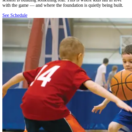
with the game — and where the foundation is quietly being built.​​​​‌ ‍ ​‍​‍‌‍ ‌ ​‍‌‍‍‌‌‍‌ ‌‍‍‌‌‍ ‍​‍​‍​ ‍‍​‍​‍‌ ​ ‌‍​‌‌‍ ‍‌‍‍‌‌ ‌​‌ ‍‌​‍ ‍‌‍‍‌‌‍ ​‍​‍​‍ ​​‍​‍‌‍‍​‌ ​‍‌‍‌‌‌‍‌‍​‍​‍​ ‍‍​‍​‍‌‍‍​‌ ‌​‌ ‌​‌ ​​‌ ​ ​ ‍‍​‍ ​‍ ‌‍​ ‌‍‍​‌‍‌‌‌‍ ​‌ ​ ‌‍‌‌‌‍​‌‌ ​​‌‍‍‌‌‍‌‌‌ ​‍‌ ​ ​‍ ‍‌ ​ ‌‍​‌‌‍ ‍‌‍‍‌‌ ‌​‌ ‍‌​‍ ‍‌ ​ ‌ ‌​‌ ‌‌‌‍‌​‌‍‍‌‌‍ ​‍ ‌‍‍‌‌‍ ‍‌ ‌​‌‍‌‌‌‍ ‍‌ ‌​​‍ ‌‍‌‌‌‍‌​‌‍‍‌‌ ‌​​‍ ‌‍ ‌‌‍ ‌‍‌​‌‍‌‌​ ‌‌ ​​‌ ​‍‌‍‌‌‌ ​ ‌‍‌‌‌‍ ‍‌ ‌​‌‍​‌‌ ‌​‌‍‍‌‌‍ ‌‍ ‍​ ‍ ‌‍‍‌‌‍‌​​ ‌​ ‌ ​ ‌‍​ ‍​‌‍​‍​ ‍‌​ ​​‌‍​‍​ ‌​​‍ ‌​ ​‍​ ​‍​ ‍‌​ ‍‌​‍ ‌​ ‌​‌‍​‍​ ​‌​ ​‍​‍ ‌​ ‍‌​ ‌‍‌‍​‌​ ​‌​‍ ‌​ ​​​ ‍‌‌‍​ ​ ‌ ​ ‍​‌‍‌​‌‍​‌‌‍‌‍​ ‍​​ ​​‌‍‌‌‌‍​‍​ ‍ ‌ ‌​‌ ‍‌‌ ​​‌‍‌‌​ ‌‌ ‌‍‌‍‌‌‌‍ ‍‌ ‌‌‌‍‌‌‌‌​ ‌‍ ​‌ ‌‌‌‍‌ ‌‌​​‌‍​‌‌‍‌ ‌‍‌‌​ ‍ ‌ ​​‌‍​‌‌ ‌​‌‍‍​​ ‌‌ ​​‌‍​‌‌‍‌ ‌‍‌‌‌​​‍‌ ‌‌‌‍‍‌‌‍ ​‌‍‌​‌‍‌‌‌ ​‍​‍‌‌​ ‌‌‌​​‍‌‌ ‌‍‍ ‌‍‌‌‌ ‍‌​‍‌‌​ ​ ‌​‌​​‍‌‌​ ​ ‌​‌​​‍‌‌​ ​‍​ ​‍​ ​‍‌‍​ ‌‍‌‍‌‍‌‍‌‍​ ‌‍​‍‌‍​‍​ ‌​​ ‍‌‌‍​‍‌‍‌‍​ ​‌​‍‌‌​ ​‍​ ​‍​‍‌‌​ ‌‌‌​‌​​‍ ‍‌ ‌​‌‍​‌‌‍​‍‌ ​ ​‍‌‌​ ‌‌‌​​‍‌‌ ‌‍‍ ‌‍‌‌‌ ‍‌​‍‌‌​ ​ ‌​‌​​‍‌‌​ ​ ‌​‌​​‍‌‌​ ​‍​ ​‍​ ‍‌​ ‍‌​ ‌​​ ​‌‌‍​ ​ ​ ​ ‍​​ ‌‍‌‍‌‍​ ‌‌‌‍‌​‌‍‌‌​‍‌‌​ ​‍​ ​‍​‍‌‌​ ‌‌‌​‌​​‍ ‍‌‍​ ‌‍ ‌‍ ‍‌ ‌​‌‍‌‌‌‍ ‍‌ ‌​​‍‌‌​ ‌‌‌​​‍‌‌ ‌‍‍ ‌‍‌‌‌ ‍‌​‍‌‌​ ​ ‌​‌​​‍‌‌​ ​ ‌​‌​​‍‌‌​ ​‍​ ​‍​ ​‍​ ‌ ​ ‍‌​ ‌ ​ ​​​ ‌​​ ‌‌​ ‌ ​ ‍‌​ ​‌​ ‌‌​ ‌​​ ‍​‌‍‌​​ ​‍​ ‌​​ ‌ ​ ‌‍‌‍‌‌‌‍​‌​ ‌​​ ​‍​ ​‍​ ‍​‌‍‌‌​ ‍​​ ‌ ​ ‌‍​ ​‍​ ‌‍​ ‍​​ ​‍​‍‌‌​ ​‍​ ​‍​‍‌‌​ ‌‌‌​‌​​‍ ‍‌ ​‍‌‍‍‌‌‍​ ‌‍‍​‌‌‌​‌‍‌‌‌ ‍​‌ ‌​​‍‌‌​ ‌‌‌​​‍‌‌ ‌‍‍ ‌‍‌‌‌ ‍‌​‍‌‌​ ​ ‌​‌​​‍‌‌​ ​ ‌​‌​​‍‌‌​ ​‍​ ​‍​ ​‍‌‍‌‍​ ‌ ‌‍‌‍‌‍​‌​ ‌ ​ ‍​​ ​‍​ ​‍‌‍‌‌​ ​‌​ ‍‌​‍‌‌​ ​‍​ ​‍​‍‌‌​ ‌‌‌​‌​​‍ ‍‌‍​ ‌‍‍​‌‍‍‌‌‍ ​‌‍‌​‌ ​‍‌‍‌‌‌‍ ‍​‍‌‌​ ‌‌‌​​‍‌‌ ‌‍‍ ‌‍‌‌‌ ‍‌​‍‌‌​ ​ ‌​‌​​‍‌‌​ ​ ‌​‌​​‍‌‌​ ​‍​ ​‍​ ‌​​ ‌‍‌‍‌‍​ ​ ‌‍‌‍​ ‍‌‌‍‌‌‌‍‌‌‌‍‌‌‌‍​‍‌‍‌​​ ‌‍​‍‌‌​ ​‍​ ​‍​‍‌‌​ ‌‌‌​‌​​‍ ‍‌ ‌​‌‍‌‌‌ ‍​‌ ‌​​ ‌‍​‍‌‍​‌‌ ​ ‌‍‌‌‌‌‌‌‌ ​‍‌‍ ​​ ‌‌‍‍​‌ ‌​‌ ‌​‌ ​​‌ ​ ​‍‌‌​ ​ ‌​​‌​‍‌‌​ ​‍‌​‌‍​‍‌‌​ ​‍‌​‌‍‌‍​ ‌‍‍​‌‍‌‌‌‍ ​‌ ​ ‌‍‌‌‌‍​‌‌ ​​‌‍‍‌‌‍‌‌‌ ​‍‌ ​ ​‍ ‍‌ ​ ‌‍​‌‌‍ ‍‌‍‍‌‌ ‌​‌ ‍‌​‍ ‍‌ ​ ‌ ‌​‌ ‌‌‌‍‌​‌‍‍‌‌‍ ​‍‌‍‌‍‍‌‌‍‌​​ ‌​ ‌ ​ ‌‍​ ‍​‌‍​‍​ ‍‌​ ​​‌‍​‍​ ‌​​‍ ‌​ ​‍​ ​‍​ ‍‌​ ‍‌​‍ ‌​ ‌​‌‍​‍​ ​‌​ ​‍​‍ ‌​ ‍‌​ ‌‍‌‍​‌​ ​‌​‍ ‌​ ​​​ ‍‌‌‍​ ​ ‌ ​ ‍​‌‍‌​‌‍​‌‌‍‌‍​ ‍​​ ​​‌‍‌‌‌‍​‍​‍‌‍‌ ‌​‌ ‍‌‌ ​​‌‍‌‌​ ‌‌ ‌‍‌‍‌‌‌‍ ‍‌ ‌‌‌‍‌‌‌‌​ ‌‍ ​‌ ‌‌‌‍‌ ‌‌​​‌‍​‌‌‍‌ ‌‍‌‌​‍‌‍‌ ​​‌‍​‌‌ ‌​‌‍‍​​ ‌‌ ​​‌‍​‌‌‍‌ ‌‍‌‌‌​​‍‌ ‌‌‌‍‍‌‌‍ ​‌‍‌​‌‍‌‌‌ ​‍​‍‌‌​ ‌‌‌​​‍‌‌ ‌‍‍ ‌‍‌‌‌ ‍‌​‍‌‌​ ​ ‌​‌​​‍‌‌​ ​ ‌​‌​​‍‌‌​ ​‍​ ​‍​ ​‍‌‍​ ‌‍‌‍‌‍‌‍‌‍​ ‌‍​‍‌‍​‍​ ‌​​ ‍‌‌‍​‍‌‍‌‍​ ​‌​‍‌‌​ ​‍​ ​‍​‍‌‌​ ‌‌‌​‌​​‍ ‍‌ ‌​‌‍​‌‌‍​‍‌ ​ ​‍‌‌​ ‌‌‌​​‍‌‌ ‌‍‍ ‌‍‌‌‌ ‍‌​‍‌‌​ ​ ‌​‌​​‍‌‌​ ​ ‌​‌​​‍‌‌​ ​‍​ ​‍​ ‍‌​ ‍‌​ ‌​​ ​‌‌‍​ ​ ​ ​ ‍​​ ‌‍‌‍‌‍​ ‌‌‌‍‌​‌‍‌‌​‍‌‌​ ​‍​ ​‍​‍‌‌​ ‌‌‌​‌​​‍ ‍‌‍​ ‌‍ ‌‍ ‍‌ ‌​‌‍‌‌‌‍ ‍‌ ‌​​‍‌‌​ ‌‌‌​​‍‌‌ ‌‍‍ ‌‍‌‌‌ ‍‌​‍‌‌​ ​ ‌​‌​​‍‌‌​ ​ ‌​‌​​‍‌‌​ ​‍​ ​‍​ ​‍​ ‌ ​ ‍‌​ ‌ ​ ​​​ ‌​​ ‌‌​ ‌ ​ ‍‌​ ​‌​ ‌‌​ ‌​​ ‍​‌‍‌​​ ​‍​ ‌​​ ‌ ​ ‌‍‌‍‌‌‌‍​‌​ ‌​​ ​‍​ ​‍​ ‍​‌‍‌‌​ ‍​​ ‌ ​ ‌‍​ ​‍​ ‌‍​ ‍​​ ​‍​‍‌‌​ ​‍​ ​‍​‍‌‌​ ‌‌‌​‌​​‍ ‍‌ ​‍‌‍‍‌‌‍​ ‌‍‍​‌‌‌​‌‍‌‌‌ ‍​‌ ‌​​‍‌‌​ ‌‌‌​​‍‌‌ ‌‍‍ ‌‍‌‌‌ ‍‌​‍‌‌​ ​ ‌​‌​​‍‌‌​ ​ ‌​‌​​‍‌‌​ ​‍​ ​‍​ ​‍‌‍‌‍​ ‌ ‌‍‌‍‌‍​‌​ ‌ ​ ‍​​ ​‍​ ​‍‌‍‌‌​ ​‌​ ‍‌​‍‌‌​ ​‍​ ​‍​‍‌‌​ ‌‌‌​‌​​‍ ‍‌‍​ ‌‍‍​‌‍‍‌‌‍ ​‌‍‌​‌ ​‍‌‍‌‌‌‍ ‍​‍‌‌​ ‌‌‌​​‍‌‌ ‌‍‍ ‌‍‌‌‌ ‍‌​‍‌‌​ ​ ‌​‌​​‍‌‌​ ​ ‌​‌​​‍‌‌​ ​‍​ ​‍​ ‌​​ ‌‍‌‍‌‍​ ​ ‌‍‌‍​ ‍‌‌‍‌‌‌‍‌‌‌‍‌‌‌‍​‍‌‍‌​​ ‌‍​‍‌‌​ ​‍​ ​‍​‍‌‌​ ‌‌‌​‌​​‍ ‍‌ ‌​‌‍‌‌‌ ‍​‌ ‌​​‍‌‍‌ ​​‌‍‌‌‌ ​‍‌ ​ ‌ ​​‌‍‌‌‌‍​ ‌ ‌​‌‍‍‌‌ ‌‍‌‍‌‌​ ‌‌ ​​‌ ‌‌‌‍​‍‌‍ ​‌‍‍‌‌ ​ ‌‍‍​‌‍‌‌‌‍‌​​‍​‍‌ ‌
See Schedule​​​​‌ ‍ ​‍​‍‌‍ ‌ ​‍‌‍‍‌‌‍‌ ‌‍‍‌‌‍ ‍​‍​‍​ ‍‍​‍​‍‌ ​ ‌‍​‌‌‍ ‍‌‍‍‌‌ ‌​‌ ‍‌​‍ ‍‌‍‍‌‌‍ ​‍​‍​‍ ​​‍​‍‌‍‍​‌ ​‍‌‍‌‌‌‍‌‍​‍​‍​ ‍‍​‍​‍‌‍‍​‌ ‌​‌ ‌​‌ ​​‌ ​ ​ ‍‍​‍ ​‍ ‌‍​ ‌‍‍​‌‍‌‌‌‍ ​‌ ​ ‌‍‌‌‌‍​‌‌ ​​‌‍‍‌‌‍‌‌‌ ​‍‌ ​ ​‍ ‍‌ ​ ‌‍​‌‌‍ ‍‌‍‍‌‌ ‌​‌ ‍‌​‍ ‍‌ ​ ‌ ‌​‌ ‌‌‌‍‌​‌‍‍‌‌‍ ​‍ ‌‍‍‌‌‍ ‍‌ ‌​‌‍‌‌‌‍ ‍‌ ‌​​‍ ‌‍‌‌‌‍‌​‌‍‍‌‌ ‌​​‍ ‌‍ ‌‌‍ ‌‍‌​‌‍‌‌​ ‌‌ ​​‌ ​‍‌‍‌‌‌ ​ ‌‍‌‌‌‍ ‍‌ ‌​‌‍​‌‌ ‌​‌‍‍‌‌‍ ‌‍ ‍​ ‍ ‌‍‍‌‌‍‌​​ ‌​ ‌ ​ ‌‍​ ‍​‌‍​‍​ ‍‌​ ​​‌‍​‍​ ‌​​‍ ‌​ ​‍​ ​‍​ ‍‌​ ‍‌​‍ ‌​ ‌​‌‍​‍​ ​‌​ ​‍​‍ ‌​ ‍‌​ ‌‍‌‍​‌​ ​‌​‍ ‌​ ​​​ ‍‌‌‍​ ​ ‌ ​ ‍​‌‍‌​‌‍​‌‌‍‌‍​ ‍​​ ​​‌‍‌‌‌‍​‍​ ‍ ‌ ‌​‌ ‍‌‌ ​​‌‍‌‌​ ‌‌ ‌‍‌‍‌‌‌‍ ‍‌ ‌‌‌‍‌‌‌‌​ ‌‍ ​‌ ‌‌‌‍‌ ‌‌​​‌‍​‌‌‍‌ ‌‍‌‌​ ‍ ‌ ​​‌‍​‌‌ ‌​‌‍‍​​ ‌‌ ​​‌‍​‌‌‍‌ ‌‍‌‌‌​​‍‌ ‌‌‌‍‍‌‌‍ ​‌‍‌​‌‍‌‌‌ ​‍​‍‌‌​ ‌‌‌​​‍‌‌ ‌‍‍ ‌‍‌‌‌ ‍‌​‍‌‌​ ​ ‌​‌​​‍‌‌​ ​ ‌​‌​​‍‌‌​ ​‍​ ​‍​ ​‍‌‍​ ‌‍‌‍‌‍‌‍‌‍​ ‌‍​‍‌‍​‍​ ‌​​ ‍‌‌‍​‍‌‍‌‍​ ​‌​‍‌‌​ ​‍​ ​‍​‍‌‌​ ‌‌‌​‌​​‍ ‍‌ ‌​‌‍​‌‌‍​‍‌ ​ ​‍‌‌​ ‌‌‌​​‍‌‌ ‌‍‍ ‌‍‌‌‌ ‍‌​‍‌‌​ ​ ‌​‌​​‍‌‌​ ​ ‌​‌​​‍‌‌​ ​‍​ ​‍​ ‍‌​ ‍‌​ ‌​​ ​‌‌‍​ ​ ​ ​ ‍​​ ‌‍‌‍‌‍​ ‌‌‌‍‌​‌‍‌‌​‍‌‌​ ​‍​ ​‍​‍‌‌​ ‌‌‌​‌​​‍ ‍‌‍​ ‌‍ ‌‍ ‍‌ ‌​‌‍‌‌‌‍ ‍‌ ‌​​‍‌‌​ ‌‌‌​​‍‌‌ ‌‍‍ ‌‍‌‌‌ ‍‌​‍‌‌​ ​ ‌​‌​​‍‌‌​ ​ ‌​‌​​‍‌‌​ ​‍​ ​‍​ ​‍​ ‌ ​ ‍‌​ ‌ ​ ​​​ ‌​​ ‌‌​ ‌ ​ ‍‌​ ​‌​ ‌‌​ ‌​​ ‍​‌‍‌​​ ​‍​ ‌​​ ‌ ​ ‌‍‌‍‌‌‌‍​‌​ ‌​​ ​‍​ ​‍​ ‍​‌‍‌‌​ ‍​​ ‌ ​ ‌‍​ ​‍​ ‌‍​ ‍​​ ​‍​‍‌‌​ ​‍​ ​‍​‍‌‌​ ‌‌‌​‌​​‍ ‍‌‍​‍‌ ‌‌‌ ‌​‌ ‌​‌‍ ‌‍ ‍‌ ​ ​‍‌‌​ ‌‌‌​​‍‌‌ ‌‍‍ ‌‍‌‌‌ ‍‌​‍‌‌​ ​ ‌​‌​​‍‌‌​ ​ ‌​‌​​‍‌‌​ ​‍​ ​‍​ ‌‍​ ‌‍​ ‍‌​ ‍‌​ ‌​‌‍​‌‌‍‌‍‌‍​‌​ ‌​‌‍‌‍‌‍​‌‌‍‌‌​‍‌‌​ ​‍​ ​‍​‍‌‌​ ‌‌‌​‌​​‍ ‍‌ ‌​‌‍‌‌‌ ‍​‌ ‌​​ ‌‍​‍‌‍​‌‌ ​ ‌‍‌‌‌‌‌‌‌ ​‍‌‍ ​​ ‌‌‍‍​‌ ‌​‌ ‌​‌ ​​‌ ​ ​‍‌‌​ ​ ‌​​‌​‍‌‌​ ​‍‌​‌‍​‍‌‌​ ​‍‌​‌‍‌‍​ ‌‍‍​‌‍‌‌‌‍ ​‌ ​ ‌‍‌‌‌‍​‌‌ ​​‌‍‍‌‌‍‌‌‌ ​‍‌ ​ ​‍ ‍‌ ​ ‌‍​‌‌‍ ‍‌‍‍‌‌ ‌​‌ ‍‌​‍ ‍‌ ​ ‌ ‌​‌ ‌‌‌‍‌​‌‍‍‌‌‍ ​‍‌‍‌‍‍‌‌‍‌​​ ‌​ ‌ ​ ‌‍​ ‍​‌‍​‍​ ‍‌​ ​​‌‍​‍​ ‌​​‍ ‌​ ​‍​ ​‍​ ‍‌​ ‍‌​‍ ‌​ ‌​‌‍​‍​ ​‌​ ​‍​‍ ‌​ ‍‌​ ‌‍‌‍​‌​ ​‌​‍ ‌​ ​​​ ‍‌‌‍​ ​ ‌ ​ ‍​‌‍‌​‌‍​‌‌‍‌‍​ ‍​​ ​​‌‍‌‌‌‍​‍​‍‌‍‌ ‌​‌ ‍‌‌ ​​‌‍‌‌​ ‌‌ ‌‍‌‍‌‌‌‍ ‍‌ ‌‌‌‍‌‌‌‌​ ‌‍ ​‌ ‌‌‌‍‌ ‌‌​​‌‍​‌‌‍‌ ‌‍‌‌​‍‌‍‌ ​​‌‍​‌‌ ‌​‌‍‍​​ ‌‌ ​​‌‍​‌‌‍‌ ‌‍‌‌‌​​‍‌ ‌‌‌‍‍‌‌‍ ​‌‍‌​‌‍‌‌‌ ​‍​‍‌‌​ ‌‌‌​​‍‌‌ ‌‍‍ ‌‍‌‌‌ ‍‌​‍‌‌​ ​ ‌​‌​​‍‌‌​ ​ ‌​‌​​‍‌‌​ ​‍​ ​‍​ ​‍‌‍​ ‌‍‌‍‌‍‌‍‌‍​ ‌‍​‍‌‍​‍​ ‌​​ ‍‌‌‍​‍‌‍‌‍​ ​‌​‍‌‌​ ​‍​ ​‍​‍‌‌​ ‌‌‌​‌​​‍ ‍‌ ‌​‌‍​‌‌‍​‍‌ ​ ​‍‌‌​ ‌‌‌​​‍‌‌ ‌‍‍ ‌‍‌‌‌ ‍‌​‍‌‌​ ​ ‌​‌​​‍‌‌​ ​ ‌​‌​​‍‌‌​ ​‍​ ​‍​ ‍‌​ ‍‌​ ‌​​ ​‌‌‍​ ​ ​ ​ ‍​​ ‌‍‌‍‌‍​ ‌‌‌‍‌​‌‍‌‌​‍‌‌​ ​‍​ ​‍​‍‌‌​ ‌‌‌​‌​​‍ ‍‌‍​ ‌‍ ‌‍ ‍‌ ‌​‌‍‌‌‌‍ ‍‌ ‌​​‍‌‌​ ‌‌‌​​‍‌‌ ‌‍‍ ‌‍‌‌‌ ‍‌​‍‌‌​ ​ ‌​‌​​‍‌‌​ ​ ‌​‌​​‍‌‌​ ​‍​ ​‍​ ​‍​ ‌ ​ ‍‌​ ‌ ​ ​​​ ‌​​ ‌‌​ ‌ ​ ‍‌​ ​‌​ ‌‌​ ‌​​ ‍​‌‍‌​​ ​‍​ ‌​​ ‌ ​ ‌‍‌‍‌‌‌‍​‌​ ‌​​ ​‍​ ​‍​ ‍​‌‍‌‌​ ‍​​ ‌ ​ ‌‍​ ​‍​ ‌‍​ ‍​​ ​‍​‍‌‌​ ​‍​ ​‍​‍‌‌​ ‌‌‌​‌​​‍ ‍‌‍​‍‌ ‌‌‌ ‌​‌ ‌​‌‍ ‌‍ ‍‌ ​ ​‍‌‌​ ‌‌‌​​‍‌‌ ‌‍‍ ‌‍‌‌‌ ‍‌​‍‌‌​ ​ ‌​‌​​‍‌‌​ ​ ‌​‌​​‍‌‌​ ​‍​ ​‍​ ‌‍​ ‌‍​ ‍‌​ ‍‌​ ‌​‌‍​‌‌‍‌‍‌‍​‌​ ‌​‌‍‌‍‌‍​‌‌‍‌‌​‍‌‌​ ​‍​ ​‍​‍‌‌​ ‌‌‌​‌​​‍ ‍‌ ‌​‌‍‌‌‌ ‍​‌ ‌​​‍‌‍‌ ​​‌‍‌‌‌ ​‍‌ ​ ‌ ​​‌‍‌‌‌‍​ ‌ ‌​‌‍‍‌‌ ‌‍‌‍‌‌​ ‌‌ ​​‌ ‌‌‌‍​‍‌‍ ​‌‍‍‌‌ ​ ‌‍‍​‌‍‌‌‌‍‌​​‍​‍‌ ‌