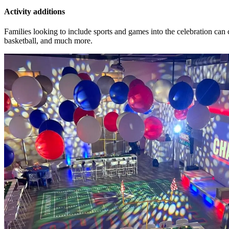
Activity additions​​​​‌ ‍ ​‍​‍‌‍ ‌ ​‍‌‍‍‌‌‍‌ ‌‍‍‌‌‍ ‍​‍​‍​ ‍‍​‍​‍‌ ​ ‌‍​‌‌‍ ‍‌‍‍‌‌ ‌​‌ ‍‌​‍ ‍‌‍‍‌‌‍ ​‍​‍​‍ ​​‍​‍‌‍‍​‌ ​‍‌‍‌‌‌‍‌‍​‍​‍​ ‍‍​‍​‍‌‍‍​‌ ‌​‌ ‌​‌ ​​‌ ​ ​ ‍‍​‍ ​‍ ‌‍​ ‌‍‍​‌‍‌‌‌‍ ​‌ ​ ‌‍‌‌‌‍​‌‌ ​​‌‍‍‌‌‍‌‌‌ ​‍‌ ​ ​‍ ‍‌ ​ ‌‍​‌‌‍ ‍‌‍‍‌‌ ‌​‌ ‍‌​‍ ‍‌ ​ ‌ ‌​‌ ‌‌‌‍‌​‌‍‍‌‌‍ ​‍ ‌‍‍‌‌‍ ‍‌ ‌​‌‍‌‌‌‍ ‍‌ ‌​​‍ ‌‍‌‌‌‍‌​‌‍‍‌‌ ‌​​‍ ‌‍ ‌‌‍ ‌‍‌​‌‍‌‌​ ‌‌ ​​‌ ​‍‌‍‌‌‌ ​ ‌‍‌‌‌‍ ‍‌ ‌​‌‍​‌‌ ‌​‌‍‍‌‌‍ ‌‍ ‍​ ‍ ‌‍‍‌‌‍‌​​ ‌‌‍​‌​ ‌ ‌‍‌‍​ ‌‌​ ‌‍‌‍​‍​ ‍​‌‍‌​​‍ ‌​ ‌‌​ ‌​​ ‌‍​ ​​​‍ ‌​ ‌​​ ‌ ​ ‌‌‌‍‌​​‍ ‌‌‍​‌​ ‌‍‌‍‌‍‌‍‌​​‍ ‌​ ‌​‌‍‌‌​ ‍​​ ‌ ‌‍‌‍‌‍‌​‌‍‌‌​ ‌ ‌‍​‌​ ​​​ ​ ​ ‌‌​ ‍ ‌ ‌​‌ ‍‌‌ ​​‌‍‌‌​ ‌‌ ​​‌‍​‌‌‍‌ ‌‍‌‌​ ‍ ‌ ​​‌‍​‌‌ ‌​‌‍‍​​ ‌‌ ​​‌‍​‌‌‍‌ ‌‍‌‌‌​​‍‌ ‌‌‌‍‍‌‌‍ ​‌‍‌​‌‍‌‌‌ ​‍​‍‌‌​ ‌‌‌​​‍‌‌ ‌‍‍ ‌‍‌‌‌ ‍‌​‍‌‌​ ​ ‌​‌​​‍‌‌​ ​ ‌​‌​​‍‌‌​ ​‍​ ​‍‌‍‌‌‌‍‌‌​ ‌​​ ‍‌​ ​ ​ ‌‌​ ​‌​ ‌​​ ​‍​ ​ ​ ‌ ​ ​​​‍‌‌​ ​‍​ ​‍​‍‌‌​ ‌‌‌​‌​​‍ ‍‌ ‌​‌‍​‌‌‍​‍‌ ​ ​‍‌‌​ ‌‌‌​​‍‌‌ ‌‍‍ ‌‍‌‌‌ ‍‌​‍‌‌​ ​ ‌​‌​​‍‌‌​ ​ ‌​‌​​‍‌‌​ ​‍​ ​‍​ ‌‌​ ‌ ‌‍​‌‌‍​ ​ ​​​ ‌‍​ ​ ​ ‍‌​ ‌‍​ ‍​​ ​​​ ‌​​‍‌‌​ ​‍​ ​‍​‍‌‌​ ‌‌‌​‌​​‍ ‍‌‍​ ‌‍ ‌‍ ‍‌ ‌​‌‍‌‌‌‍ ‍‌ ‌​​‍‌‌​ ‌‌‌​​‍‌‌ ‌‍‍ ‌‍‌‌‌ ‍‌​‍‌‌​ ​ ‌​‌​​‍‌‌​ ​ ‌​‌​​‍‌‌​ ​‍​ ​‍​ ​ ​ ​‍​ ‌‍​ ​‌​ ‌​​ ​‌​ ​‍​ ‌​​ ​ ​ ​​​ ​‍‌‍‌​​‍‌‌​ ​‍​ ​‍​‍‌‌​ ‌‌‌​‌​​‍ ‍‌ ‌​‌‍‍‌‌ ‌​‌‍ ​‌‍‌‌​ ‌‍​‍‌‍​‌‌ ​ ‌‍‌‌‌‌‌‌‌ ​‍‌‍ ​​ ‌‌‍‍​‌ ‌​‌ ‌​‌ ​​‌ ​ ​‍‌‌​ ​ ‌​​‌​‍‌‌​ ​‍‌​‌‍​‍‌‌​ ​‍‌​‌‍‌‍​ ‌‍‍​‌‍‌‌‌‍ ​‌ ​ ‌‍‌‌‌‍​‌‌ ​​‌‍‍‌‌‍‌‌‌ ​‍‌ ​ ​‍ ‍‌ ​ ‌‍​‌‌‍ ‍‌‍‍‌‌ ‌​‌ ‍‌​‍ ‍‌ ​ ‌ ‌​‌ ‌‌‌‍‌​‌‍‍‌‌‍ ​‍‌‍‌‍‍‌‌‍‌​​ ‌‌‍​‌​ ‌ ‌‍‌‍​ ‌‌​ ‌‍‌‍​‍​ ‍​‌‍‌​​‍ ‌​ ‌‌​ ‌​​ ‌‍​ ​​​‍ ‌​ ‌​​ ‌ ​ ‌‌‌‍‌​​‍ ‌‌‍​‌​ ‌‍‌‍‌‍‌‍‌​​‍ ‌​ ‌​‌‍‌‌​ ‍​​ ‌ ‌‍‌‍‌‍‌​‌‍‌‌​ ‌ ‌‍​‌​ ​​​ ​ ​ ‌‌​‍‌‍‌ ‌​‌ ‍‌‌ ​​‌‍‌‌​ ‌‌ ​​‌‍​‌‌‍‌ ‌‍‌‌​‍‌‍‌ ​​‌‍​‌‌ ‌​‌‍‍​​ ‌‌ ​​‌‍​‌‌‍‌ ‌‍‌‌‌​​‍‌ ‌‌‌‍‍‌‌‍ ​‌‍‌​‌‍‌‌‌ ​‍​‍‌‌​ ‌‌‌​​‍‌‌ ‌‍‍ ‌‍‌‌‌ ‍‌​‍‌‌​ ​ ‌​‌​​‍‌‌​ ​ ‌​‌​​‍‌‌​ ​‍​ ​‍‌‍‌‌‌‍‌‌​ ‌​​ ‍‌​ ​ ​ ‌‌​ ​‌​ ‌​​ ​‍​ ​ ​ ‌ ​ ​​​‍‌‌​ ​‍​ ​‍​‍‌‌​ ‌‌‌​‌​​‍ ‍‌ ‌​‌‍​‌‌‍​‍‌ ​ ​‍‌‌​ ‌‌‌​​‍‌‌ ‌‍‍ ‌‍‌‌‌ ‍‌​‍‌‌​ ​ ‌​‌​​‍‌‌​ ​ ‌​‌​​‍‌‌​ ​‍​ ​‍​ ‌‌​ ‌ ‌‍​‌‌‍​ ​ ​​​ ‌‍​ ​ ​ ‍‌​ ‌‍​ ‍​​ ​​​ ‌​​‍‌‌​ ​‍​ ​‍​‍‌‌​ ‌‌‌​‌​​‍ ‍‌‍​ ‌‍ ‌‍ ‍‌ ‌​‌‍‌‌‌‍ ‍‌ ‌​​‍‌‌​ ‌‌‌​​‍‌‌ ‌‍‍ ‌‍‌‌‌ ‍‌​‍‌‌​ ​ ‌​‌​​‍‌‌​ ​ ‌​‌​​‍‌‌​ ​‍​ ​‍​ ​ ​ ​‍​ ‌‍​ ​‌​ ‌​​ ​‌​ ​‍​ ‌​​ ​ ​ ​​​ ​‍‌‍‌​​‍‌‌​ ​‍​ ​‍​‍‌‌​ ‌‌‌​‌​​‍ ‍‌ ‌​‌‍‍‌‌ ‌​‌‍ ​‌‍‌‌​‍‌‍‌ ​​‌‍‌‌‌ ​‍‌ ​ ‌ ​​‌‍‌‌‌‍​ ‌ ‌​‌‍‍‌‌ ‌‍‌‍‌‌​ ‌‌ ​​‌ ‌‌‌‍​‍‌‍ ​‌‍‍‌‌ ​ ‌‍‍​‌‍‌‌‌‍‌​​‍​‍‌ ‌
Families looking to include sports and games into the celebration can c
basketball, and much more. ​​​​‌ ‍ ​‍​‍‌‍ ‌ ​‍‌‍‍‌‌‍‌ ‌‍‍‌‌‍ ‍​‍​‍​ ‍‍​‍​‍‌ ​ ‌‍​‌‌‍ ‍‌‍‍‌‌ ‌​‌ ‍‌​‍ ‍‌‍‍‌‌‍ ​‍​‍​‍ ​​‍​‍‌‍‍​‌ ​‍‌‍‌‌‌‍‌‍​‍​‍​ ‍‍​‍​‍‌‍‍​‌ ‌​‌ ‌​‌ ​​‌ ​ ​ ‍‍​‍ ​‍ ‌‍​ ‌‍‍​‌‍‌‌‌‍ ​‌ ​ ‌‍‌‌‌‍​‌‌ ​​‌‍‍‌‌‍‌‌‌ ​‍‌ ​ ​‍ ‍‌ ​ ‌‍​‌‌‍ ‍‌‍‍‌‌ ‌​‌ ‍‌​‍ ‍‌ ​ ‌ ‌​‌ ‌‌‌‍‌​‌‍‍‌‌‍ ​‍ ‌‍‍‌‌‍ ‍‌ ‌​‌‍‌‌‌‍ ‍‌ ‌​​‍ ‌‍‌‌‌‍‌​‌‍‍‌‌ ‌​​‍ ‌‍ ‌‌‍ ‌‍‌​‌‍‌‌​ ‌‌ ​​‌ ​‍‌‍‌‌‌ ​ ‌‍‌‌‌‍ ‍‌ ‌​‌‍​‌‌ ‌​‌‍‍‌‌‍ ‌‍ ‍​ ‍ ‌‍‍‌‌‍‌​​ ‌‌‍​‌​ ‌ ‌‍‌‍​ ‌‌​ ‌‍‌‍​‍​ ‍​‌‍‌​​‍ ‌​ ‌‌​ ‌​​ ‌‍​ ​​​‍ ‌​ ‌​​ ‌ ​ ‌‌‌‍‌​​‍ ‌‌‍​‌​ ‌‍‌‍‌‍‌‍‌​​‍ ‌​ ‌​‌‍‌‌​ ‍​​ ‌ ‌‍‌‍‌‍‌​‌‍‌‌​ ‌ ‌‍​‌​ ​​​ ​ ​ ‌‌​ ‍ ‌ ‌​‌ ‍‌‌ ​​‌‍‌‌​ ‌‌ ​​‌‍​‌‌‍‌ ‌‍‌‌​ ‍ ‌ ​​‌‍​‌‌ ‌​‌‍‍​​ ‌‌ ​​‌‍​‌‌‍‌ ‌‍‌‌‌​​‍‌ ‌‌‌‍‍‌‌‍ ​‌‍‌​‌‍‌‌‌ ​‍​‍‌‌​ ‌‌‌​​‍‌‌ ‌‍‍ ‌‍‌‌‌ ‍‌​‍‌‌​ ​ ‌​‌​​‍‌‌​ ​ ‌​‌​​‍‌‌​ ​‍​ ​‍‌‍‌‌‌‍‌‌​ ‌​​ ‍‌​ ​ ​ ‌‌​ ​‌​ ‌​​ ​‍​ ​ ​ ‌ ​ ​​​‍‌‌​ ​‍​ ​‍​‍‌‌​ ‌‌‌​‌​​‍ ‍‌ ‌​‌‍​‌‌‍​‍‌ ​ ​‍‌‌​ ‌‌‌​​‍‌‌ ‌‍‍ ‌‍‌‌‌ ‍‌​‍‌‌​ ​ ‌​‌​​‍‌‌​ ​ ‌​‌​​‍‌‌​ ​‍​ ​‍​ ‌‌​ ‌ ‌‍​‌‌‍​ ​ ​​​ ‌‍​ ​ ​ ‍‌​ ‌‍​ ‍​​ ​​​ ‌​​‍‌‌​ ​‍​ ​‍​‍‌‌​ ‌‌‌​‌​​‍ ‍‌‍​ ‌‍ ‌‍ ‍‌ ‌​‌‍‌‌‌‍ ‍‌ ‌​​‍‌‌​ ‌‌‌​​‍‌‌ ‌‍‍ ‌‍‌‌‌ ‍‌​‍‌‌​ ​ ‌​‌​​‍‌‌​ ​ ‌​‌​​‍‌‌​ ​‍​ ​‍​ ​ ​ ​‍​ ‌‍​ ​‌​ ‌​​ ​‌​ ​‍​ ‌​​ ​ ​ ​​​ ​‍‌‍‌​​‍‌‌​ ​‍​ ​‍​‍‌‌​ ‌‌‌​‌​​‍ ‍‌ ​‍‌‍‍‌‌‍​ ‌‍‍​‌‌‌​‌‍‌‌‌ ‍​‌ ‌​​‍‌‌​ ‌‌‌​​‍‌‌ ‌‍‍ ‌‍‌‌‌ ‍‌​‍‌‌​ ​ ‌​‌​​‍‌‌​ ​ ‌​‌​​‍‌‌​ ​‍​ ​‍‌‍​‍‌‍‌‍‌‍​ ​ ​ ​ ​‍‌‍‌​​ ‌ ‌‍‌‌​ ‌‌‌‍​‌​ ‌‌​ ​‌​‍‌‌​ ​‍​ ​‍​‍‌‌​ ‌‌‌​‌​​‍ ‍‌‍​ ‌‍‍​‌‍‍‌‌‍ ​‌‍‌​‌ ​‍‌‍‌‌‌‍ ‍​‍‌‌​ ‌‌‌​​‍‌‌ ‌‍‍ ‌‍‌‌‌ ‍‌​‍‌‌​ ​ ‌​‌​​‍‌‌​ ​ ‌​‌​​‍‌‌​ ​‍​ ​‍​ ‍‌​ ​​​ ​‍​ ‍​​ ‌ ​ ‌‍‌‍‌‍​ ​‌‌‍​‍​ ‌ ‌‍‌​‌‍​ ​‍‌‌​ ​‍​ ​‍​‍‌‌​ ‌‌‌​‌​​‍ ‍‌ ‌​‌‍‌‌‌ ‍​‌ ‌​​ ‌‍​‍‌‍​‌‌ ​ ‌‍‌‌‌‌‌‌‌ ​‍‌‍ ​​ ‌‌‍‍​‌ ‌​‌ ‌​‌ ​​‌ ​ ​‍‌‌​ ​ ‌​​‌​‍‌‌​ ​‍‌​‌‍​‍‌‌​ ​‍‌​‌‍‌‍​ ‌‍‍​‌‍‌‌‌‍ ​‌ ​ ‌‍‌‌‌‍​‌‌ ​​‌‍‍‌‌‍‌‌‌ ​‍‌ ​ ​‍ ‍‌ ​ ‌‍​‌‌‍ ‍‌‍‍‌‌ ‌​‌ ‍‌​‍ ‍‌ ​ ‌ ‌​‌ ‌‌‌‍‌​‌‍‍‌‌‍ ​‍‌‍‌‍‍‌‌‍‌​​ ‌‌‍​‌​ ‌ ‌‍‌‍​ ‌‌​ ‌‍‌‍​‍​ ‍​‌‍‌​​‍ ‌​ ‌‌​ ‌​​ ‌‍​ ​​​‍ ‌​ ‌​​ ‌ ​ ‌‌‌‍‌​​‍ ‌‌‍​‌​ ‌‍‌‍‌‍‌‍‌​​‍ ‌​ ‌​‌‍‌‌​ ‍​​ ‌ ‌‍‌‍‌‍‌​‌‍‌‌​ ‌ ‌‍​‌​ ​​​ ​ ​ ‌‌​‍‌‍‌ ‌​‌ ‍‌‌ ​​‌‍‌‌​ ‌‌ ​​‌‍​‌‌‍‌ ‌‍‌‌​‍‌‍‌ ​​‌‍​‌‌ ‌​‌‍‍​​ ‌‌ ​​‌‍​‌‌‍‌ ‌‍‌‌‌​​‍‌ ‌‌‌‍‍‌‌‍ ​‌‍‌​‌‍‌‌‌ ​‍​‍‌‌​ ‌‌‌​​‍‌‌ ‌‍‍ ‌‍‌‌‌ ‍‌​‍‌‌​ ​ ‌​‌​​‍‌‌​ ​ ‌​‌​​‍‌‌​ ​‍​ ​‍‌‍‌‌‌‍‌‌​ ‌​​ ‍‌​ ​ ​ ‌‌​ ​‌​ ‌​​ ​‍​ ​ ​ ‌ ​ ​​​‍‌‌​ ​‍​ ​‍​‍‌‌​ ‌‌‌​‌​​‍ ‍‌ ‌​‌‍​‌‌‍​‍‌ ​ ​‍‌‌​ ‌‌‌​​‍‌‌ ‌‍‍ ‌‍‌‌‌ ‍‌​‍‌‌​ ​ ‌​‌​​‍‌‌​ ​ ‌​‌​​‍‌‌​ ​‍​ ​‍​ ‌‌​ ‌ ‌‍​‌‌‍​ ​ ​​​ ‌‍​ ​ ​ ‍‌​ ‌‍​ ‍​​ ​​​ ‌​​‍‌‌​ ​‍​ ​‍​‍‌‌​ ‌‌‌​‌​​‍ ‍‌‍​ ‌‍ ‌‍ ‍‌ ‌​‌‍‌‌‌‍ ‍‌ ‌​​‍‌‌​ ‌‌‌​​‍‌‌ ‌‍‍ ‌‍‌‌‌ ‍‌​‍‌‌​ ​ ‌​‌​​‍‌‌​ ​ ‌​‌​​‍‌‌​ ​‍​ ​‍​ ​ ​ ​‍​ ‌‍​ ​‌​ ‌​​ ​‌​ ​‍​ ‌​​ ​ ​ ​​​ ​‍‌‍‌​​‍‌‌​ ​‍​ ​‍​‍‌‌​ ‌‌‌​‌​​‍ ‍‌ ​‍‌‍‍‌‌‍​ ‌‍‍​‌‌‌​‌‍‌‌‌ ‍​‌ ‌​​‍‌‌​ ‌‌‌​​‍‌‌ ‌‍‍ ‌‍‌‌‌ ‍‌​‍‌‌​ ​ ‌​‌​​‍‌‌​ ​ ‌​‌​​‍‌‌​ ​‍​ ​‍‌‍​‍‌‍‌‍‌‍​ ​ ​ ​ ​‍‌‍‌​​ ‌ ‌‍‌‌​ ‌‌‌‍​‌​ ‌‌​ ​‌​‍‌‌​ ​‍​ ​‍​‍‌‌​ ‌‌‌​‌​​‍ ‍‌‍​ ‌‍‍​‌‍‍‌‌‍ ​‌‍‌​‌ ​‍‌‍‌‌‌‍ ‍​‍‌‌​ ‌‌‌​​‍‌‌ ‌‍‍ ‌‍‌‌‌ ‍‌​‍‌‌​ ​ ‌​‌​​‍‌‌​ ​ ‌​‌​​‍‌‌​ ​‍​ ​‍​ ‍‌​ ​​​ ​‍​ ‍​​ ‌ ​ ‌‍‌‍‌‍​ ​‌‌‍​‍​ ‌ ‌‍‌​‌‍​ ​‍‌‌​ ​‍​ ​‍​‍‌‌​ ‌‌‌​‌​​‍ ‍‌ ‌​‌‍‌‌‌ ‍​‌ ‌​​‍‌‍‌ ​​‌‍‌‌‌ ​‍‌ ​ ‌ ​​‌‍‌‌‌‍​ ‌ ‌​‌‍‍‌‌ ‌‍‌‍‌‌​ ‌‌ ​​‌ ‌‌‌‍​‍‌‍ ​‌‍‍‌‌ ​ ‌‍‍​‌‍‌‌‌‍‌​​‍​‍‌ ‌