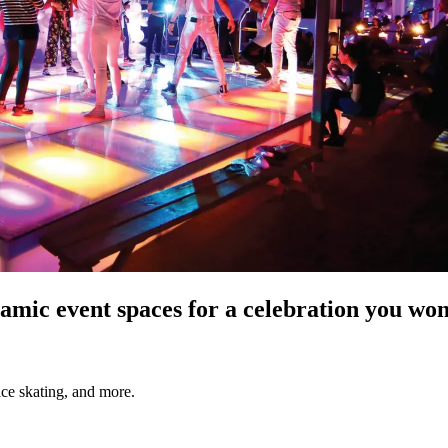
​ ‍ ‌ ​​‌‍​‌‌ ‌​‌‍‍​​ ‌‌ ​​‌‍​‌‌‍‌ ‌‍‌‌‌​​‍‌ ‌‌‌‍‍‌‌‍ ​‌‍‌​‌‍‌‌‌ ​‍​‍‌‌​ ‌‌‌​​‍‌‌ ‌‍‍ ‌‍‌‌‌ ‍‌​‍‌‌​ ​ ‌​‌​​‍‌‌​ ​ ‌​‌​​‍‌‌​ ​‍​ ​‍‌‍​‍​ ​‍​ ‍‌​ ‍‌​ ‍​‌‍​‌​ ​​‌‍​ ​ ‌​‌‍​‍​ ‌‌‌‍​ ​‍‌‌​ ​‍​ ​‍​‍‌‌​ ‌‌‌​‌​​‍ ‍‌‍‌‍‌‍‌‌‌‍​‌‌ ‌​‌ ‌‌‌ ​‍‌‍‌‌‌​ ​‌‍‍‌‌ ​ ‌ ‌​‌‌‌​‌‍‍‌‌ ‌​‌‍ ​‌‍‌‌​ ‌‍​‍‌‍​‌‌ ​ ‌‍‌‌‌‌‌‌‌ ​‍‌‍ ​​ ‌‌‍‍​‌ ‌​‌ ‌​‌ ​​‌ ​ ​‍‌‌​ ​ ‌​​‌​‍‌‌​ ​‍‌​‌‍​‍‌‌​ ​‍‌​‌‍‌‍​ ‌‍‍​‌‍‌‌‌‍ ​‌ ​ ‌‍‌‌‌‍​‌‌ ​​‌‍‍‌‌‍‌‌‌ ​‍‌ ​ ​‍ ‍‌ ​ ‌‍​‌‌‍ ‍‌‍‍‌‌ ‌​‌ ‍‌​‍ ‍‌ ​ ‌ ‌​‌ ‌‌‌‍‌​‌‍‍‌‌‍ ​‍‌‍‌‍‍‌‌‍‌​​ ‌‌‍​‌​ ‌ ‌‍‌‍​ ‌‌​ ‌‍‌‍​‍​ ‍​‌‍‌​​‍ ‌​ ‌‌​ ‌​​ ‌‍​ ​​​‍ ‌​ ‌​​ ‌ ​ ‌‌‌‍‌​​‍ ‌‌‍​‌​ ‌‍‌‍‌‍‌‍‌​​‍ ‌​ ‌​‌‍‌‌​ ‍​​ ‌ ‌‍‌‍‌‍‌​‌‍‌‌​ ‌ ‌‍​‌​ ​​​ ​ ​ ‌‌​‍‌‍‌ ‌​‌ ‍‌‌ ​​‌‍‌‌​ ‌‌ ​​‌‍​‌‌‍‌ ‌‍‌‌​‍‌‍‌ ​​‌‍​‌‌ ‌​‌‍‍​​ ‌‌ 
 ‌‍‌‌‌ ‍‌​‍‌‌​ ​ ‌​‌​​‍‌‌​ ​ ‌​‌​​‍‌‌​ ​‍​ ​‍‌‍​‌‌‍‌‌​ ​​​ ‌‌​ ‌‌​ ‌ ​ ‍​​ ​ ‌‍‌​​ ‍‌​ ‌​‌‍​‍​‍‌‌​ ​‍​ ​‍​‍‌‌​ ‌‌‌​‌​​‍ ‍‌ ​‍‌‍‍‌‌‍​ ‌‍‍​‌​‌​‌‍‌‌‌ ​ ‌‍​ ‌ ​‍‌‍‍‌‌ ​​‌ ‌​‌‍‍‌‌‍ ‌‍ ‍​‍‌‌​ ‌‌‌​​‍‌‌ ‌‍‍ ‌‍‌‌‌ ‍‌​‍‌‌​ ​ ‌​‌​​‍‌‌​ ​ ‌​‌​​‍‌‌​ ​‍​ ​‍‌​‌ ​ ‌‌‌‍​‍​ ‍​‌​​‌‌​ ‌‌‍​‍‌‌‌‌‌​​‍‌ ‍‍‌​‌ ‌‌​​​ ‍​‌​‍‌‌ ​‌‌‌‌ ‌‍‌​‌‍​ ‌‍ ​‌‍‍‍‌‌‌ ‌​‌ ​‍‌‌​ ​‍​ ​‍​‍‌‌​ ‌‌‌​‌​​‍ ‍‌‍​ ‌‍‍​‌‍‍‌‌‍ ​‌‍‌​‌ ​‍‌‍‌‌‌‍ ‍​‍‌‌​ ‌‌‌​​‍‌‌ ‌‍‍ ‌‍‌‌‌ ‍‌​‍‌‌​ ​ ‌​‌​​‍‌‌​ ​ ‌​‌​​‍‌‌​ ​‍​ ​‍‌​‌ ​ ‌‌‌‍​‍​ ‍​‌​​‌‌​ ‌‌‍​‍‌‌‌‌‌​​‍‌ ‍‍‌​‌ ‌‌​​​ ‍​‌​‍‌‌ ​‌‌‌‌ ‌‍‌​‌‍​ ‌‍ ​‌‍‍‍‌‌‍‌‌‍ ‌​‍‌‌​ ​‍​ ​‍​‍‌‌​ ‌‌‌​‌​​‍ ‍‌ ‌​‌‍‌‌‌ ‍​‌ ‌​​‍‌‍‌ ​​‌‍‌‌‌ ​‍‌ ​ ‌ ​​‌‍‌‌‌‍​ ‌ ‌​‌‍‍‌‌ ‌‍‌‍‌‌​ ‌‌ ​​‌ ‌‌‌‍​‍‌‍ ​‌‍‍‌‌ ​ ‌‍‍​‌‍‌‌‌‍‌​​‍​‍‌ ‌