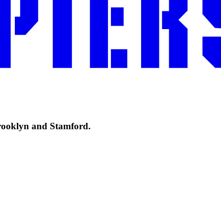
‌‍‍‌‌‍ ​‌‍‌​‌‍‌‌‌ ​‍​‍‌‌​ ‌‌‌​​‍‌‌ ‌‍‍ ‌‍‌‌‌ ‍‌​‍‌‌​ ​ ‌​‌​​‍‌‌​ ​ ‌​‌​​‍‌‌​ ​‍​ ​‍​ ​‍​ ‌ ​ ‌‍‌‍​‍​ ‍​‌‍‌‌​ ​‌​ ‌‌‌‍‌‍​ ​ ​ ‌ ​ ​​​‍‌‌​ ​‍​ ​‍​‍‌‌​ ‌‌‌​‌​​‍ ‍‌ ​ ‌ ‌‌‌‍​‍‌‌‌​‌‍‍‌‌ ‌​‌‍ ​‌‍‌‌​‍‌‍‌ ​​‌‍‌‌‌ ​‍‌ ​ ‌ ​​‌‍‌‌‌‍​ ‌ ‌​‌‍‍‌‌ ‌‍‌‍‌‌​ ‌‌ ​​‌ ‌‌‌‍​‍‌‍ ​‌‍‍‌‌ ​ ‌‍‍​‌‍‌‌‌‍‌​​‍​‍‌ ‌