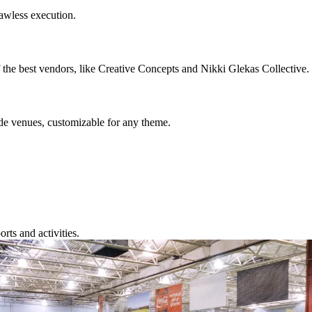
 ‍‌ ​‍‌‍‍‌‌‍​ ‌‍‍​‌​‌​‌‍‌‌‌ ​ ‌‍​ ‌ ​‍‌‍‍‌‌ ​​‌ ‌​‌‍‍‌‌‍ ‌‍ ‍​‍‌‌​ ‌‌‌​​‍‌‌ ‌‍‍ ‌‍‌‌‌ ‍‌​‍‌‌​ ​ ‌​‌​​‍‌‌​ ​ ‌​‌​​‍‌‌​ ​‍​ ​‍‌​‌ ​ ‌‌‌‍​‍​ ‍​‌​​‌‌​ ‌‌‍​‍‌‌‌‌‌​​‍‌ ‍‍‌​‌ ‌‌​​​ ‍​‌​‍‌‌ ​‌‌‌‌ ‌‍‌​‌‍​ ‌‍ ​‌‍‍‍‌‍​‍‌​‍‌​‍‌‌​ ​‍​ ​‍​‍‌‌​ ‌‌‌​‌​​‍ ‍‌‍​ ‌‍‍​‌‍‍‌‌‍ ​‌‍‌​‌ ​‍‌‍‌‌‌‍ ‍​‍‌‌​ ‌‌‌​​‍‌‌ ‌‍‍ ‌‍‌‌‌ ‍‌​‍‌‌​ ​ ‌​‌​​‍‌‌​ ​ ‌​‌​​‍‌‌​ ​‍​ ​‍‌​‌ ​ ‌‌‌‍​‍​ ‍​‌​​‌‌​ ‌‌‍​‍‌‌‌‌‌​​‍‌ ‍‍‌​‌ ‌‌​​​ ‍​‌​‍‌‌ ​‌‌‌‌ ‌‍‌​‌‍​ ‌‍ ​‌‍‍‍‌‍‌​‌‍ ​‍‌‌​ ​‍​ ​‍​‍‌‌​ ‌‌‌​‌​​‍ ‍‌ ‌​‌‍‌‌‌ ‍​‌ ‌​​‍‌‍‌ ​​‌‍‌‌‌ ​‍‌ ​ ‌ ​​‌‍‌‌‌‍​ ‌ ‌​‌‍‍‌‌ ‌‍‌‍‌‌​ ‌‌ ​​‌ ‌‌‌‍​‍‌‍ ​‌‍‍‌‌ ​ ‌‍‍​‌‍‌‌‌‍‌​​‍​‍‌ ‌
​‌​​‌‌​ ‌‌‍​‍‌‌‌‌‌​​‍‌ ‍‍‌​‌ ‌‌​​​ ‍​‌​‍‌‌ ​‌‌‌‌ ‌‍‌​‌‍​ ‌‍ ​‌‍‍‍‌‍‍‌‌ ​‌​‍‌‌​ ​‍​ ​‍​‍‌‌​ ‌‌‌​‌​​‍ ‍‌ ‌​‌‍‌‌‌ ‍​‌ ‌​​ ‌‍​‍‌‍​‌‌ ​ ‌‍‌‌‌‌‌‌‌ ​‍‌‍ ​​ ‌‌‍‍​‌ ‌​‌ ‌​‌ ​​‌ ​ ​‍‌‌​ ​ ‌​​‌​‍‌‌​ ​‍‌​‌‍​‍‌‌​ ​‍‌​‌‍‌‍​ ‌‍‍​‌‍‌‌‌‍ ​‌ ​ ‌‍‌‌‌‍​‌‌ ​​‌‍‍‌‌‍‌‌‌ ​‍‌ ​ ​‍ ‍‌ ​ ‌‍​‌‌‍ ‍‌‍‍‌‌ ‌​‌ ‍‌​‍ ‍‌ ​ ‌ ‌​‌ ‌‌‌‍‌​‌‍‍‌‌‍ ​‍‌‍‌‍‍‌‌‍‌​​ ‌‌‍​‌​ ‌ ‌‍‌‍​ ‌‌​ ‌‍‌‍​‍​ ‍​‌‍‌​​‍ ‌​ ‌‌​ ‌​​ ‌‍​ ​​​‍ ‌​ ‌​​ ‌ ​ ‌‌‌‍‌​​‍ ‌‌‍​‌​ ‌‍‌‍‌‍‌‍‌​​‍ ‌​ ‌​‌‍‌‌​ ‍​​ ‌ ‌‍‌‍‌‍‌​‌‍‌‌​ ‌ ‌‍​‌​ ​​​ ​ ​ ‌‌​‍‌‍‌ ‌​‌ ‍‌‌ ​​‌‍‌‌​ ‌‌ ​​‌‍​‌‌‍‌ ‌‍‌‌​‍‌‍‌ ​​‌‍​‌‌ ‌​‌‍‍​​ ‌‌ ​​‌‍​‌‌‍‌ ‌‍‌‌‌​​‍‌ ‌‌‌‍‍‌‌‍ ​‌‍‌​‌‍‌‌‌ ​‍​‍‌‌​ ‌‌‌​​‍‌‌ ‌‍‍ ‌‍‌‌‌ ‍‌​‍‌‌​ ​ ‌​‌​​‍‌‌​ ​ ‌​‌​​‍‌‌​ ​‍​ ​‍‌‍​‍​ ​‍​ ‍‌​ ‍‌​ ‍​‌‍​‌​ ​​‌‍​ ​ ‌​‌‍​‍​ ‌‌‌‍​ ​‍‌‌​ ​‍​ ​‍​‍‌‌​ ‌‌‌​‌​​‍ ‍‌‍‌‍‌‍‌‌‌‍​‌‌ ‌​‌ ‌‌‌ ​‍‌‍‌‌‌ ​ ​‍‌‌​ ‌‌‌​​‍‌‌ ‌‍‍ ‌‍‌‌‌ ‍‌​‍‌‌​ ​ ‌​‌​​‍‌‌​ ​ ‌​‌​​‍‌‌​ ​‍​ ​‍​ ​​​ ‍‌​ ​​​ ​‌​ ‍‌‌‍‌‌‌‍​‌​ ​‍‌‍‌​​ ‍‌​ ‌ ​ ​‌​‍‌‌​ ​‍​ ​‍​‍‌‌​ ‌‌‌​‌​​‍ ‍‌ ​‍‌‍‍‌‌‍​ ‌‍‍​‌​‌​‌‍‌‌‌ ​ ‌‍​ ‌ ​‍‌‍‍‌‌ ​​‌ ‌​‌‍‍‌‌‍ ‌‍ ‍​‍‌‌​ ‌‌‌​​‍‌‌ ‌‍‍ ‌‍‌‌‌ ‍‌​‍‌‌​ ​ ‌​‌​​‍‌‌​ ​ ‌​‌​​‍‌‌​ ​‍​ ​‍‌​‌ ​ ‌‌‌‍​‍​ ‍​‌​​‌‌​ ‌‌‍​‍‌‌‌‌‌​​‍‌ ‍‍‌​‌ ‌‌​​​ ‍​‌​‍‌‌ ​‌‌‌‌ ‌‍‌​‌‍​ ‌‍ ​‌‍‍‍‌‍‌ ‌​‍ ​‍‌‌​ ​‍​ ​‍​‍‌‌​ ‌‌‌​‌​​‍ ‍‌‍​ ‌‍‍​‌‍‍‌‌‍ ​‌‍‌​‌ ​‍‌‍‌‌‌‍ ‍​‍‌‌​ ‌‌‌​​‍‌‌ ‌‍‍ ‌‍‌‌‌ ‍‌​‍‌‌​ ​ ‌​‌​​‍‌‌​ ​ ‌​‌​​‍‌‌​ ​‍​ ​‍‌​‌ ​ ‌‌‌‍​‍​ ‍​‌​​‌‌​ ‌‌‍​‍‌‌‌‌‌​​‍‌ ‍‍‌​‌ ‌‌​​​ ‍​‌​‍‌‌ ​‌‌‌‌ ‌‍‌​‌‍​ ‌‍ ​‌‍‍‍‌‍‍‌‌ ​‌​‍‌‌​ ​‍​ ​‍​‍‌‌​ ‌‌‌​‌​​‍ ‍‌ ‌​‌‍‌‌‌ ‍​‌ ‌​​‍‌‍‌ ​​‌‍‌‌‌ ​‍‌ ​ ‌ ​​‌‍‌‌‌‍​ ‌ ‌​‌‍‍‌‌ ‌‍‌‍‌‌​ ‌‌ ​​‌ ‌‌‌‍​‍‌‍ ​‌‍‍‌‌ ​ ‌‍‍​‌‍‌‌‌‍‌​​‍​‍‌ ‌
‍‌‌​ ‍​​ ‌ ‌‍‌‍‌‍‌​‌‍‌‌​ ‌ ‌‍​‌​ ​​​ ​ ​ ‌‌​‍‌‍‌ ‌​‌ ‍‌‌ ​​‌‍‌‌​ ‌‌ ​​‌‍​‌‌‍‌ ‌‍‌‌​‍‌‍‌ ​​‌‍​‌‌ ‌​‌‍‍​​ ‌‌ ​​‌‍​‌‌‍‌ ‌‍‌‌‌​​‍‌ ‌‌‌‍‍‌‌‍ ​‌‍‌​‌‍‌‌‌ ​‍​‍‌‌​ ‌‌‌​​‍‌‌ ‌‍‍ ‌‍‌‌‌ ‍‌​‍‌‌​ ​ ‌​‌​​‍‌‌​ ​ ‌​‌​​‍‌‌​ ​‍​ ​‍‌‍​‍​ ​‍​ ‍‌​ ‍‌​ ‍​‌‍​‌​ ​​‌‍​ ​ ‌​‌‍​‍​ ‌‌‌‍​ ​‍‌‌​ ​‍​ ​‍​‍‌‌​ ‌‌‌​‌​​‍ ‍‌‍‌‍‌‍‌‌‌‍​‌‌ ‌​‌ ‌‌‌ ​‍‌‍‌‌‌ ​ ​‍‌‌​ ‌‌‌​​‍‌‌ ‌‍‍ ‌‍‌‌‌ ‍‌​‍‌‌​ ​ ‌​‌​​‍‌‌​ ​ ‌​‌​​‍‌‌​ ​‍​ ​‍​ ​‌​ ‌ ‌‍‌​​ ​‍‌‍‌‍​ ‌‌‌‍‌​​ ​​​ ‍‌‌‍​‍​ ​‍‌‍​‍​‍‌‌​ ​‍​ ​‍​‍‌‌​ ‌‌‌​‌​​‍ ‍‌ ​‍‌‍‍‌‌‍​ ‌‍‍​‌​‌​‌‍‌‌‌ ​ ‌‍​ ‌ ​‍‌‍‍‌‌ ​​‌ ‌​‌‍‍‌‌‍ ‌‍ ‍​‍‌‌​ ‌‌‌​​‍‌‌ ‌‍‍ ‌‍‌‌‌ ‍‌​‍‌‌​ ​ ‌​‌​​‍‌‌​ ​ ‌​‌​​‍‌‌​ ​‍​ ​‍‌​‌ ​ ‌‌‌‍​‍​ ‍​‌​​‌‌​ ‌‌‍​‍‌‌‌‌‌​​‍‌ ‍‍‌​‌ ‌‌​​​ ‍​‌​‍‌‌ ​‌‌‌‌ ‌‍‌​‌‍​ ‌‍ ​‌‍‍‍‌‍ ​‌​ ‌​‍‌‌​ ​‍​ ​‍​‍‌‌​ ‌‌‌​‌​​‍ ‍‌‍​ ‌‍‍​‌‍‍‌‌‍ ​‌‍‌​‌ ​‍‌‍‌‌‌‍ ‍​‍‌‌​ ‌‌‌​​‍‌‌ ‌‍‍ ‌‍‌‌‌ ‍‌​‍‌‌​ ​ ‌​‌​​‍‌‌​ ​ ‌​‌​​‍‌‌​ ​‍​ ​‍‌​‌ ​ ‌‌‌‍​‍​ ‍​‌​​‌‌​ ‌‌‍​‍‌‌‌‌‌​​‍‌ ‍‍‌​‌ ‌‌​​​ ‍​‌​‍‌‌ ​‌‌‌‌ ‌‍‌​‌‍​ ‌‍ ​‌‍‍‍‌‍ ‍‌ ​ ​‍‌‌​ ​‍​ ​‍​‍‌‌​ ‌‌‌​‌​​‍ ‍‌ ‌​‌‍‌‌‌ ‍​‌ ‌​​‍‌‍‌ ​​‌‍‌‌‌ ​‍‌ ​ ‌ ​​‌‍‌‌‌‍​ ‌ ‌​‌‍‍‌‌ ‌‍‌‍‌‌​ ‌‌ ​​‌ ‌‌‌‍​‍‌‍ ​‌‍‍‌‌ ​ ‌‍‍​‌‍‌‌‌‍‌​​‍​‍‌ ‌
‍​‌‌‍‌ ‌‍‌‌​‍‌‍‌ ​​‌‍​‌‌ ‌​‌‍‍​​ ‌‌ ​​‌‍​‌‌‍‌ ‌‍‌‌‌​​‍‌ ‌‌‌‍‍‌‌‍ ​‌‍‌​‌‍‌‌‌ ​‍​‍‌‌​ ‌‌‌​​‍‌‌ ‌‍‍ ‌‍‌‌‌ ‍‌​‍‌‌​ ​ ‌​‌​​‍‌‌​ ​ ‌​‌​​‍‌‌​ ​‍​ ​‍‌‍‌‌‌‍‌‌​ ‌​​ ‍‌​ ​ ​ ‌‌​ ​‌​ ‌​​ ​‍​ ​ ​ ‌ ​ ​​​‍‌‌​ ​‍​ ​‍​‍‌‌​ ‌‌‌​‌​​‍ ‍‌ ​ ‌ ‌‌‌‍​‍‌ ‌​‌‍‍‌‌ ‌​‌‍ ​‌‍‌‌​‍‌‍‌ ​​‌‍‌‌‌ ​‍‌ ​ ‌ ​​‌‍‌‌‌‍​ ‌ ‌​‌‍‍‌‌ ‌‍‌‍‌‌​ ‌‌ ​​‌ ‌‌‌‍​‍‌‍ ​‌‍‍‌‌ ​ ‌‍‍​‌‍‌‌‌‍‌​​‍​‍‌ ‌