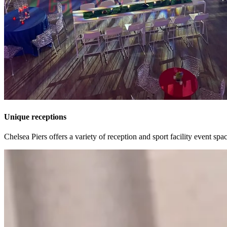
Unique receptions​​​​‌ ‍ ​‍​‍‌‍ ‌ ​‍‌‍‍‌‌‍‌ ‌‍‍‌‌‍ ‍​‍​‍​ ‍‍​‍​‍‌ ​ ‌‍​‌‌‍ ‍‌‍‍‌‌ ‌​‌ ‍‌​‍ ‍‌‍‍‌‌‍ ​‍​‍​‍ ​​‍​‍‌‍‍​‌ ​‍‌‍‌‌‌‍‌‍​‍​‍​ ‍‍​‍​‍‌‍‍​‌ ‌​‌ ‌​‌ ​​‌ ​ ​ ‍‍​‍ ​‍ ‌‍​ ‌‍‍​‌‍‌‌‌‍ ​‌ ​ ‌‍‌‌‌‍​‌‌ ​​‌‍‍‌‌‍‌‌‌ ​‍‌ ​ ​‍ ‍‌ ​ ‌‍​‌‌‍ ‍‌‍‍‌‌ ‌​‌ ‍‌​‍ ‍‌ ​ ‌ ‌​‌ ‌‌‌‍‌​‌‍‍‌‌‍ ​‍ ‌‍‍‌‌‍ ‍‌ ‌​‌‍‌‌‌‍ ‍‌ ‌​​‍ ‌‍‌‌‌‍‌​‌‍‍‌‌ ‌​​‍ ‌‍ ‌‌‍ ‌‍‌​‌‍‌‌​ ‌‌ ​​‌ ​‍‌‍‌‌‌ ​ ‌‍‌‌‌‍ ‍‌ ‌​‌‍​‌‌ ‌​‌‍‍‌‌‍ ‌‍ ‍​ ‍ ‌‍‍‌‌‍‌​​ ‌‌‍​‌​ ‌ ‌‍‌‍​ ‌‌​ ‌‍‌‍​‍​ ‍​‌‍‌​​‍ ‌​ ‌‌​ ‌​​ ‌‍​ ​​​‍ ‌​ ‌​​ ‌ ​ ‌‌‌‍‌​​‍ ‌‌‍​‌​ ‌‍‌‍‌‍‌‍‌​​‍ ‌​ ‌​‌‍‌‌​ ‍​​ ‌ ‌‍‌‍‌‍‌​‌‍‌‌​ ‌ ‌‍​‌​ ​​​ ​ ​ ‌‌​ ‍ ‌ ‌​‌ ‍‌‌ ​​‌‍‌‌​ ‌‌ ​​‌‍​‌‌‍‌ ‌‍‌‌​ ‍ ‌ ​​‌‍​‌‌ ‌​‌‍‍​​ ‌‌ ​​‌‍​‌‌‍‌ ‌‍‌‌‌​​‍‌ ‌‌‌‍‍‌‌‍ ​‌‍‌​‌‍‌‌‌ ​‍​‍‌‌​ ‌‌‌​​‍‌‌ ‌‍‍ ‌‍‌‌‌ ‍‌​‍‌‌​ ​ ‌​‌​​‍‌‌​ ​ ‌​‌​​‍‌‌​ ​‍​ ​‍‌‍‌‌‌‍‌‌​ ‌​​ ‍‌​ ​ ​ ‌‌​ ​‌​ ‌​​ ​‍​ ​ ​ ‌ ​ ​​​‍‌‌​ ​‍​ ​‍​‍‌‌​ ‌‌‌​‌​​‍ ‍‌ ‌​‌‍​‌‌‍​‍‌ ​ ​‍‌‌​ ‌‌‌​​‍‌‌ ‌‍‍ ‌‍‌‌‌ ‍‌​‍‌‌​ ​ ‌​‌​​‍‌‌​ ​ ‌​‌​​‍‌‌​ ​‍​ ​‍​ ‌‌​ ‌ ‌‍​‌‌‍​ ​ ​​​ ‌‍​ ​ ​ ‍‌​ ‌‍​ ‍​​ ​​​ ‌​​‍‌‌​ ​‍​ ​‍​‍‌‌​ ‌‌‌​‌​​‍ ‍‌‍​ ‌‍ ‌‍ ‍‌ ‌​‌‍‌‌‌‍ ‍‌ ‌​​‍‌‌​ ‌‌‌​​‍‌‌ ‌‍‍ ‌‍‌‌‌ ‍‌​‍‌‌​ ​ ‌​‌​​‍‌‌​ ​ ‌​‌​​‍‌‌​ ​‍​ ​‍‌‍​ ​ ‌​​ ‍​​ ‍​​ ‍‌‌‍‌​​ ‌​​ ​​​ ‌​​ ​‌​ ‌​​ ​​​‍‌‌​ ​‍​ ​‍​‍‌‌​ ‌‌‌​‌​​‍ ‍‌ ‌​‌‍‍‌‌ ‌​‌‍ ​‌‍‌‌​ ‌‍​‍‌‍​‌‌ ​ ‌‍‌‌‌‌‌‌‌ ​‍‌‍ ​​ ‌‌‍‍​‌ ‌​‌ ‌​‌ ​​‌ ​ ​‍‌‌​ ​ ‌​​‌​‍‌‌​ ​‍‌​‌‍​‍‌‌​ ​‍‌​‌‍‌‍​ ‌‍‍​‌‍‌‌‌‍ ​‌ ​ ‌‍‌‌‌‍​‌‌ ​​‌‍‍‌‌‍‌‌‌ ​‍‌ ​ ​‍ ‍‌ ​ ‌‍​‌‌‍ ‍‌‍‍‌‌ ‌​‌ ‍‌​‍ ‍‌ ​ ‌ ‌​‌ ‌‌‌‍‌​‌‍‍‌‌‍ ​‍‌‍‌‍‍‌‌‍‌​​ ‌‌‍​‌​ ‌ ‌‍‌‍​ ‌‌​ ‌‍‌‍​‍​ ‍​‌‍‌​​‍ ‌​ ‌‌​ ‌​​ ‌‍​ ​​​‍ ‌​ ‌​​ ‌ ​ ‌‌‌‍‌​​‍ ‌‌‍​‌​ ‌‍‌‍‌‍‌‍‌​​‍ ‌​ ‌​‌‍‌‌​ ‍​​ ‌ ‌‍‌‍‌‍‌​‌‍‌‌​ ‌ ‌‍​‌​ ​​​ ​ ​ ‌‌​‍‌‍‌ ‌​‌ ‍‌‌ ​​‌‍‌‌​ ‌‌ ​​‌‍​‌‌‍‌ ‌‍‌‌​‍‌‍‌ ​​‌‍​‌‌ ‌​‌‍‍​​ ‌‌ ​​‌‍​‌‌‍‌ ‌‍‌‌‌​​‍‌ ‌‌‌‍‍‌‌‍ ​‌‍‌​‌‍‌‌‌ ​‍​‍‌‌​ ‌‌‌​​‍‌‌ ‌‍‍ ‌‍‌‌‌ ‍‌​‍‌‌​ ​ ‌​‌​​‍‌‌​ ​ ‌​‌​​‍‌‌​ ​‍​ ​‍‌‍‌‌‌‍‌‌​ ‌​​ ‍‌​ ​ ​ ‌‌​ ​‌​ ‌​​ ​‍​ ​ ​ ‌ ​ ​​​‍‌‌​ ​‍​ ​‍​‍‌‌​ ‌‌‌​‌​​‍ ‍‌ ‌​‌‍​‌‌‍​‍‌ ​ ​‍‌‌​ ‌‌‌​​‍‌‌ ‌‍‍ ‌‍‌‌‌ ‍‌​‍‌‌​ ​ ‌​‌​​‍‌‌​ ​ ‌​‌​​‍‌‌​ ​‍​ ​‍​ ‌‌​ ‌ ‌‍​‌‌‍​ ​ ​​​ ‌‍​ ​ ​ ‍‌​ ‌‍​ ‍​​ ​​​ ‌​​‍‌‌​ ​‍​ ​‍​‍‌‌​ ‌‌‌​‌​​‍ ‍‌‍​ ‌‍ ‌‍ ‍‌ ‌​‌‍‌‌‌‍ ‍‌ ‌​​‍‌‌​ ‌‌‌​​‍‌‌ ‌‍‍ ‌‍‌‌‌ ‍‌​‍‌‌​ ​ ‌​‌​​‍‌‌​ ​ ‌​‌​​‍‌‌​ ​‍​ ​‍‌‍​ ​ ‌​​ ‍​​ ‍​​ ‍‌‌‍‌​​ ‌​​ ​​​ ‌​​ ​‌​ ‌​​ ​​​‍‌‌​ ​‍​ ​‍​‍‌‌​ ‌‌‌​‌​​‍ ‍‌ ‌​‌‍‍‌‌ ‌​‌‍ ​‌‍‌‌​‍‌‍‌ ​​‌‍‌‌‌ ​‍‌ ​ ‌ ​​‌‍‌‌‌‍​ ‌ ‌​‌‍‍‌‌ ‌‍‌‍‌‌​ ‌‌ ​​‌ ‌‌‌‍​‍‌‍ ​‌‍‍‌‌ ​ ‌‍‍​‌‍‌‌‌‍‌​​‍​‍‌ ‌
Chelsea Piers offers a variety of reception and sport facility event spaces in Chelsea and Stamford to host anywhere from 10 to 2,000+ guests. Transforming any space into your vision.​​​​‌ ‍ ​‍​‍‌‍ ‌ ​‍‌‍‍‌‌‍‌ ‌‍‍‌‌‍ ‍​‍​‍​ ‍‍​‍​‍‌ ​ ‌‍​‌‌‍ ‍‌‍‍‌‌ ‌​‌ ‍‌​‍ ‍‌‍‍‌‌‍ ​‍​‍​‍ ​​‍​‍‌‍‍​‌ ​‍‌‍‌‌‌‍‌‍​‍​‍​ ‍‍​‍​‍‌‍‍​‌ ‌​‌ ‌​‌ ​​‌ ​ ​ ‍‍​‍ ​‍ ‌‍​ ‌‍‍​‌‍‌‌‌‍ ​‌ ​ ‌‍‌‌‌‍​‌‌ ​​‌‍‍‌‌‍‌‌‌ ​‍‌ ​ ​‍ ‍‌ ​ ‌‍​‌‌‍ ‍‌‍‍‌‌ ‌​‌ ‍‌​‍ ‍‌ ​ ‌ ‌​‌ ‌‌‌‍‌​‌‍‍‌‌‍ ​‍ ‌‍‍‌‌‍ ‍‌ ‌​‌‍‌‌‌‍ ‍‌ ‌​​‍ ‌‍‌‌‌‍‌​‌‍‍‌‌ ‌​​‍ ‌‍ ‌‌‍ ‌‍‌​‌‍‌‌​ ‌‌ ​​‌ ​‍‌‍‌‌‌ ​ ‌‍‌‌‌‍ ‍‌ ‌​‌‍​‌‌ ‌​‌‍‍‌‌‍ ‌‍ ‍​ ‍ ‌‍‍‌‌‍‌​​ ‌‌‍​‌​ ‌ ‌‍‌‍​ ‌‌​ ‌‍‌‍​‍​ ‍​‌‍‌​​‍ ‌​ ‌‌​ ‌​​ ‌‍​ ​​​‍ ‌​ ‌​​ ‌ ​ ‌‌‌‍‌​​‍ ‌‌‍​‌​ ‌‍‌‍‌‍‌‍‌​​‍ ‌​ ‌​‌‍‌‌​ ‍​​ ‌ ‌‍‌‍‌‍‌​‌‍‌‌​ ‌ ‌‍​‌​ ​​​ ​ ​ ‌‌​ ‍ ‌ ‌​‌ ‍‌‌ ​​‌‍‌‌​ ‌‌ ​​‌‍​‌‌‍‌ ‌‍‌‌​ ‍ ‌ ​​‌‍​‌‌ ‌​‌‍‍​​ ‌‌ ​​‌‍​‌‌‍‌ ‌‍‌‌‌​​‍‌ ‌‌‌‍‍‌‌‍ ​‌‍‌​‌‍‌‌‌ ​‍​‍‌‌​ ‌‌‌​​‍‌‌ ‌‍‍ ‌‍‌‌‌ ‍‌​‍‌‌​ ​ ‌​‌​​‍‌‌​ ​ ‌​‌​​‍‌‌​ ​‍​ ​‍‌‍‌‌‌‍‌‌​ ‌​​ ‍‌​ ​ ​ ‌‌​ ​‌​ ‌​​ ​‍​ ​ ​ ‌ ​ ​​​‍‌‌​ ​‍​ ​‍​‍‌‌​ ‌‌‌​‌​​‍ ‍‌ ‌​‌‍​‌‌‍​‍‌ ​ ​‍‌‌​ ‌‌‌​​‍‌‌ ‌‍‍ ‌‍‌‌‌ ‍‌​‍‌‌​ ​ ‌​‌​​‍‌‌​ ​ ‌​‌​​‍‌‌​ ​‍​ ​‍​ ‌‌​ ‌ ‌‍​‌‌‍​ ​ ​​​ ‌‍​ ​ ​ ‍‌​ ‌‍​ ‍​​ ​​​ ‌​​‍‌‌​ ​‍​ ​‍​‍‌‌​ ‌‌‌​‌​​‍ ‍‌‍​ ‌‍ ‌‍ ‍‌ ‌​‌‍‌‌‌‍ ‍‌ ‌​​‍‌‌​ ‌‌