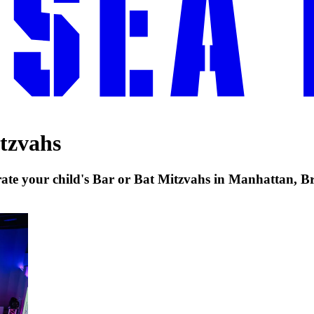
​‍​‍‌‌​ ‌‌‌​​‍‌‌ ‌‍‍ ‌‍‌‌‌ ‍‌​‍‌‌​ ​ ‌​‌​​‍‌‌​ ​ ‌​‌​​‍‌‌​ ​‍​ ​‍​ ​‍​ ‌ ​ ‌‍‌‍​‍​ ‍​‌‍‌‌​ ​‌​ ‌‌‌‍‌‍​ ​ ​ ‌ ​ ​​​‍‌‌​ ​‍​ ​‍​‍‌‌​ ‌‌‌​‌​​‍ ‍‌ ‌​‌‍‍‌‌ ‌​‌‍ ​‌‍‌‌​‍‌‍‌ ​​‌‍‌‌‌ ​‍‌ ​ ‌ ​​‌‍‌‌‌‍​ ‌ ‌​‌‍‍‌‌ ‌‍‌‍‌‌​ ‌‌ ​​‌ ‌‌‌‍​‍‌‍ ​‌‍‍‌‌ ​ ‌‍‍​‌‍‌‌‌‍‌​​‍​‍‌ ‌
‌‌ ​​‌‍​‌‌‍‌ ‌‍‌‌​ ‍ ‌ ​​‌‍​‌‌ ‌​‌‍‍​​ ‌‌ ​​‌‍​‌‌‍‌ ‌‍‌‌‌​​‍‌ ‌‌‌‍‍‌‌‍ ​‌‍‌​‌‍‌‌‌ ​‍​‍‌‌​ ‌‌‌​​‍‌‌ ‌‍‍ ‌‍‌‌‌ ‍‌​‍‌‌​ ​ ‌​‌​​‍‌‌​ ​ ‌​‌​​‍‌‌​ ​‍​ ​‍​ ​‍​ ‌ ​ ‌‍‌‍​‍​ ‍​‌‍‌‌​ ​‌​ ‌‌‌‍‌‍​ ​ ​ ‌ ​ ​​​‍‌‌​ ​‍​ ​‍​‍‌‌​ ‌‌‌​‌​​‍ ‍‌ ​ ‌ ‌‌‌‍​‍‌‌‌​‌‍‍‌‌ ‌​‌‍ ​‌‍‌‌​ ‌‍​‍‌‍​‌‌ ​ ‌‍‌‌‌‌‌‌‌ ​‍‌‍ ​​ ‌‌‍‍​‌ ‌​‌ ‌​‌ ​​‌ ​ ​‍‌‌​ ​ ‌​​‌​‍‌‌​ ​‍‌​‌‍​‍‌‌​ ​‍‌​‌‍‌‍​ ‌‍‍​‌‍‌‌‌‍ ​‌ ​ ‌‍‌‌‌‍​‌‌ ​​‌‍‍‌‌‍‌‌‌ ​‍‌ ​ ​‍ ‍‌ ​ ‌‍​‌‌‍ ‍‌‍‍‌‌ ‌​‌ ‍‌​‍ ‍‌ ​ ‌ ‌​‌ ‌‌‌‍‌​‌‍‍‌‌‍ ​‍‌‍‌‍‍‌‌‍‌​​ ‌‌‍​‌​ ‌ ‌‍‌‍​ ‌‌​ ‌‍‌‍​‍​ ‍​‌‍‌​​‍ ‌​ ‌‌​ ‌​​ ‌‍​ ​​​‍ ‌​ ‌​​ ‌ ​ ‌‌‌‍‌​​‍ ‌‌‍​‌​ ‌‍‌‍‌‍‌‍‌​​‍ ‌​ ‌​‌‍‌‌​ ‍​​ ‌ ‌‍‌‍‌‍‌​‌‍‌‌​ ‌ ‌‍​‌​ ​​​ ​ ​ ‌‌​‍‌‍‌ ‌​‌ ‍‌‌ ​​‌‍‌‌​ ‌‌ ​​‌‍​‌‌‍‌ ‌‍‌‌​‍‌‍‌ ​​‌‍​‌‌ ‌​‌‍‍​​ ‌‌ ​​‌‍​‌‌‍‌ ‌‍‌‌‌​​‍‌ ‌‌