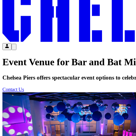
Event Venue for Bar and Bat Mitzvahs​​​​‌ ‍ ​‍​‍‌‍ ‌ ​‍‌‍‍‌‌‍‌ ‌‍‍‌‌‍ ‍​‍​‍​ ‍‍​‍​‍‌ ​ ‌‍​‌‌‍ ‍‌‍‍‌‌ ‌​‌ ‍‌​‍ ‍‌‍‍‌‌‍ ​‍​‍​‍ ​​‍​‍‌‍‍​‌ ​‍‌‍‌‌‌‍‌‍​‍​‍​ ‍‍​‍​‍‌‍‍​‌ ‌​‌ ‌​‌ ​​‌ ​ ​ ‍‍​‍ ​‍ ‌‍​ ‌‍‍​‌‍‌‌‌‍ ​‌ ​ ‌‍‌‌‌‍​‌‌ ​​‌‍‍‌‌‍‌‌‌ ​‍‌ ​ ​‍ ‍‌ ​ ‌‍​‌‌‍ ‍‌‍‍‌‌ ‌​‌ ‍‌​‍ ‍‌ ​ ‌ ‌​‌ ‌‌‌‍‌​‌‍‍‌‌‍ ​‍ ‌‍‍‌‌‍ ‍‌ ‌​‌‍‌‌‌‍ ‍‌ ‌​​‍ ‌‍‌‌‌‍‌​‌‍‍‌‌ ‌​​‍ ‌‍ ‌‌‍ ‌‍‌​‌‍‌‌​ ‌‌ ​​‌ ​‍‌‍‌‌‌ ​ ‌‍‌‌‌‍ ‍‌ ‌​‌‍​‌‌ ‌​‌‍‍‌‌‍ ‌‍ ‍​ ‍ ‌‍‍‌‌‍‌​​ ‌‌‍​‌​ ‌ ‌‍‌‍​ ‌‌​ ‌‍‌‍​‍​ ‍​‌‍‌​​‍ ‌​ ‌‌​ ‌​​ ‌‍​ ​​​‍ ‌​ ‌​​ ‌ ​ ‌‌‌‍‌​​‍ ‌‌‍​‌​ ‌‍‌‍‌‍‌‍‌​​‍ ‌​ ‌​‌‍‌‌​ ‍​​ ‌ ‌‍‌‍‌‍‌​‌‍‌‌​ ‌ ‌‍​‌​ ​​​ ​ ​ ‌‌​ ‍ ‌ ‌​‌ ‍‌‌ ​​‌‍‌‌​ ‌‌ ​​‌‍​‌‌‍‌ ‌‍‌‌​ ‍ ‌ ​​‌‍​‌‌ ‌​‌‍‍​​ ‌‌ ​​‌‍​‌‌‍‌ ‌‍‌‌‌​​‍‌ ‌‌‌‍‍‌‌‍ ​‌‍‌​‌‍‌‌‌ ​‍​‍‌‌​ ‌‌‌​​‍‌‌ ‌‍‍ ‌‍‌‌‌ ‍‌​‍‌‌​ ​ ‌​‌​​‍‌‌​ ​ ‌​‌​​‍‌‌​ ​‍​ ​‍​ ​‍​ ‌ ​ ‌‍‌‍​‍​ ‍​‌‍‌‌​ ​‌​ ‌‌‌‍‌‍​ ​ ​ ‌ ​ ​​​‍‌‌​ ​‍​ ​‍​‍‌‌​ ‌‌‌​‌​​‍ ‍‌ ‌​‌‍‍‌‌ ‌​‌‍ ​‌‍‌‌​ ‌‍​‍‌‍​‌‌ ​ ‌‍‌‌‌‌‌‌‌ ​‍‌‍ ​​ ‌‌‍‍​‌ ‌​‌ ‌​‌ ​​‌ ​ ​‍‌‌​ ​ ‌​​‌​‍‌‌​ ​‍‌​‌‍​‍‌‌​ ​‍‌​‌‍‌‍​ ‌‍‍​‌‍‌‌‌‍ ​‌ ​ ‌‍‌‌‌‍​‌‌ ​​‌‍‍‌‌‍‌‌‌ ​‍‌ ​ ​‍ ‍‌ ​ ‌‍​‌‌‍ ‍‌‍‍‌‌ ‌​‌ ‍‌​‍ ‍‌ ​ ‌ ‌​‌ ‌‌‌‍‌​‌‍‍‌‌‍ ​‍‌‍‌‍‍‌‌‍‌​​ ‌‌‍​‌​ ‌ ‌‍‌‍​ ‌‌​ ‌‍‌‍​‍​ ‍​‌‍‌​​‍ ‌​ ‌‌​ ‌​​ ‌‍​ ​​​‍ ‌​ ‌​​ ‌ ​ ‌‌‌‍‌​​‍ ‌‌‍​‌​ ‌‍‌‍‌‍‌‍‌​​‍ ‌​ ‌​‌‍‌‌​ ‍​​ ‌ ‌‍‌‍‌‍‌​‌‍‌‌​ ‌ ‌‍​‌​ ​​​ ​ ​ ‌‌​‍‌‍‌ ‌​‌ ‍‌‌ ​​‌‍‌‌​ ‌‌ ​​‌‍​‌‌‍‌ ‌‍‌‌​‍‌‍‌ ​​‌‍​‌‌ ‌​‌‍‍​​ ‌‌ ​​‌‍​‌‌‍‌ ‌‍‌‌‌​​‍‌ ‌‌‌‍‍‌‌‍ ​‌‍‌​‌‍‌‌‌ 
Chelsea Piers offers spectacular event options to celebrate your child's Bar or Bat Mitzvahs in Manhattan, Brooklyn and Stamford.​​​​‌ ‍ ​‍​‍‌‍ ‌ ​‍‌‍‍‌‌‍‌ ‌‍‍‌‌‍ ‍​‍​‍​ ‍‍​‍​‍‌ ​ ‌‍​‌‌‍ ‍‌‍‍‌‌ ‌​‌ ‍‌​‍ ‍‌‍‍‌‌‍ ​‍​‍​‍ ​​‍​‍‌‍‍​‌ ​‍‌‍‌‌‌‍‌‍​‍​‍​ ‍‍​‍​‍‌‍‍​‌ ‌​‌ ‌​‌ ​​‌ ​ ​ ‍‍​‍ ​‍ ‌‍​ ‌‍‍​‌‍‌‌‌‍ ​‌ ​ ‌‍‌‌‌‍​‌‌ ​​‌‍‍‌‌‍‌‌‌ ​‍‌ ​ ​‍ ‍‌ ​ ‌‍​‌‌‍ ‍‌‍‍‌‌ ‌​‌ ‍‌​‍ ‍‌ ​ ‌ ‌​‌ ‌‌‌‍‌​‌‍‍‌‌‍ ​‍ ‌‍‍‌‌‍ ‍‌ ‌​‌‍‌‌‌‍ ‍‌ ‌​​‍ ‌‍‌‌‌‍‌​‌‍‍‌‌ ‌​​‍ ‌‍ ‌‌‍ ‌‍‌​‌‍‌‌​ ‌‌ ​​‌ ​‍‌‍‌‌‌ ​ ‌‍‌‌‌‍ ‍‌ ‌​‌‍​‌‌ ‌​‌‍‍‌‌‍ ‌‍ ‍​ ‍ ‌‍‍‌‌‍‌​​ ‌‌‍​‌​ ‌ ‌‍‌‍​ ‌‌​ ‌‍‌‍​‍​ ‍​‌‍‌​​‍ ‌​ ‌‌​ ‌​​ ‌‍​ ​​​‍ ‌​ ‌​​ ‌ ​ ‌‌‌‍‌​​‍ ‌‌‍​‌​ ‌‍‌‍‌‍‌‍‌​​‍ ‌​ ‌​‌‍‌‌​ ‍​​ ‌ ‌‍‌‍‌‍‌​‌‍‌‌​ ‌ ‌‍​‌​ ​​​ ​ ​ ‌‌​ ‍ ‌ ‌​‌ ‍‌‌ ​​‌‍‌‌​ 
Contact Us​​​​‌ ‍ ​‍​‍‌‍ ‌ ​‍‌‍‍‌‌‍‌ ‌‍‍‌‌‍ ‍​‍​‍​ ‍‍​‍​‍‌ ​ ‌‍​‌‌‍ ‍‌‍‍‌‌ ‌​‌ ‍‌​‍ ‍‌‍‍‌‌‍ ​‍​‍​‍ ​​‍​‍‌‍‍​‌ ​‍‌‍‌‌‌‍‌‍​‍​‍​ ‍‍​‍​‍‌‍‍​‌ ‌​‌ ‌​‌ ​​‌ ​ ​ ‍‍​‍ ​‍ ‌‍​ ‌‍‍​‌‍‌‌‌‍ ​‌ ​ ‌‍‌‌‌‍​‌‌ ​​‌‍‍‌‌‍‌‌‌ ​‍‌ ​ ​‍ ‍‌ ​ ‌‍​‌‌‍ ‍‌‍‍‌‌ ‌​‌ ‍‌​‍ ‍‌ ​ ‌ ‌​‌ ‌‌‌‍‌​‌‍‍‌‌‍ ​‍ ‌‍‍‌‌‍ ‍‌ ‌​‌‍‌‌‌‍ ‍‌ ‌​​‍ ‌‍‌‌‌‍‌​‌‍‍‌‌ ‌​​‍ ‌‍ ‌‌‍ ‌‍‌​‌‍‌‌​ ‌‌ ​​‌ ​‍‌‍‌‌‌ ​ ‌‍‌‌‌‍ ‍‌ ‌​‌‍​‌‌ ‌​‌‍‍‌‌‍ ‌‍ ‍​ ‍ ‌‍‍‌‌‍‌​​ ‌‌‍​‌​ ‌ ‌‍‌‍​ ‌‌​ ‌‍‌‍​‍​ ‍​‌‍‌​​‍ ‌​ ‌‌​ ‌​​ ‌‍​ ​​​‍ ‌​ ‌​​ ‌ ​ ‌‌‌‍‌​​‍ ‌‌‍​‌​ ‌‍‌‍‌‍‌‍‌​​‍ ‌​ ‌​‌‍‌‌​ ‍​​ ‌ ‌‍‌‍‌‍‌​‌‍‌‌​ ‌ ‌‍​‌​ ​​​ ​ ​ ‌‌​ ‍ ‌ ‌​‌ ‍‌‌ ​​‌‍‌‌​ ‌‌ ​​‌‍​‌‌‍‌ ‌‍‌‌​ ‍ ‌ ​​‌‍​‌‌ ‌​‌‍‍​​ ‌‌ ​​‌‍​‌‌‍‌ ‌‍‌‌‌​​‍‌ ‌‌‌‍‍‌‌‍ ​‌‍‌​‌‍‌‌‌ ​‍​‍‌‌​ ‌‌‌​​‍‌‌ ‌‍‍ ‌‍‌‌‌ ‍‌​‍‌‌​ ​ ‌​‌​​‍‌‌​ ​ ‌​‌​​‍‌‌​ ​‍​ ​‍​ ​‍​ ‌ ​ ‌‍‌‍​‍​ ‍​‌‍‌‌​ ​‌​ ‌‌‌‍‌‍​ ​ ​ ‌ ​ ​​​‍‌‌​ ​‍​ ​‍​‍‌‌​ ‌‌‌​‌​​‍ ‍‌‍​‍‌ ‌‌‌ ‌​‌ ‌​‌‍ ‌‍ ‍‌ ​ ​‍‌‌​ ‌‌‌​​‍‌‌ ‌‍‍ ‌‍‌‌‌ ‍‌​‍‌‌​ ​ ‌​‌​​‍‌‌​ ​ ‌​‌​​‍‌‌​ ​‍​ ​‍​ ​ ​ ‌ ​ ‍‌‌‍​‌​ ​ ​ ‍‌‌‍​‌‌‍‌‍​ ‍‌‌‍​ ‌‍‌‍‌‍​ ​‍‌‌​ ​‍​ ​‍​‍‌‌​ ‌‌‌​‌​​‍ ‍‌ ‌​‌‍‌‌‌ ‍​‌ ‌​​ ‌‍​‍‌‍​‌‌ ​ ‌‍‌‌‌‌‌‌‌ ​‍‌‍ ​​ ‌‌‍‍​‌ ‌​‌ ‌​‌ ​​‌ ​ ​‍‌‌​ ​ ‌​​‌​‍‌‌​ ​‍‌​‌‍​‍‌‌​ ​‍‌​‌‍‌‍​ ‌‍‍​‌‍‌‌‌‍ ​‌ ​ ‌‍‌‌‌‍​‌‌ ​​‌‍‍‌‌‍‌‌‌ ​‍‌ ​ ​‍ ‍‌ ​ ‌‍​‌‌‍ ‍‌‍‍‌‌ ‌​‌ ‍‌​‍ ‍‌ ​ ‌ ‌​‌ ‌‌‌‍‌​‌‍‍‌‌‍ ​‍‌‍‌‍‍‌‌‍‌​​ ‌‌‍​‌​ ‌ ‌‍‌‍​ ‌‌​ ‌‍‌‍​‍​ ‍​‌‍‌​​‍ ‌​ ‌‌​ ‌​​ ‌‍​ ​​​‍ ‌​ ‌​​ ‌ ​ ‌‌‌‍‌​​‍ ‌‌‍​‌​ ‌‍‌‍‌‍‌‍‌​​‍ ‌​ ‌​‌‍‌‌​ ‍​​ ‌ ‌‍‌‍‌‍‌​‌‍‌‌​ ‌ ‌‍​‌​ ​​​ ​ ​ ‌‌​‍‌‍‌ ‌​‌ ‍‌‌ ​​‌‍‌‌​ ‌‌ ​​‌‍​‌‌‍‌ ‌‍‌‌​‍‌‍‌ ​​‌‍​‌‌ ‌​‌‍‍​​ ‌‌ ​​‌‍​‌‌‍‌ ‌‍‌‌‌​​‍‌ ‌‌‌‍‍‌‌‍ ​‌‍‌​‌‍‌‌‌ ​‍​‍‌‌​ ‌‌‌​​‍‌‌ ‌‍‍ ‌‍‌‌‌ ‍‌​‍‌‌​ ​ ‌​‌​​‍‌‌​ ​ ‌​‌​​‍‌‌​ ​‍​ ​‍​ ​‍​ ‌ ​ ‌‍‌‍​‍​ ‍​‌‍‌‌​ ​‌​ ‌‌‌‍‌‍​ ​ ​ ‌ ​ ​​​‍‌‌​ ​‍​ ​‍​‍‌‌​ ‌‌‌​‌​​‍ ‍‌‍​‍‌ ‌‌‌ ‌​‌ ‌​‌‍ ‌‍ ‍‌ ​ ​‍‌‌​ ‌‌‌​​‍‌‌ ‌‍‍ ‌‍‌‌‌ ‍‌​‍‌‌​ ​ ‌​‌​​‍‌‌​ ​ ‌​‌​​‍‌‌​ ​‍​ ​‍​ ​ ​ ‌ ​ ‍‌‌‍​‌​ ​ ​ ‍‌‌‍​‌‌‍‌‍​ ‍‌‌‍​ ‌‍‌‍‌‍​ ​‍‌‌​ ​‍​ ​‍​‍‌‌​ ‌‌‌​‌​​‍ ‍‌ ‌​‌‍‌‌‌ ‍​‌ ‌​​‍‌‍‌ ​​‌‍‌‌‌ ​‍‌ ​ ‌ ​​‌‍‌‌‌‍​ ‌ ‌​‌‍‍‌‌ ‌‍‌‍‌‌​ ‌‌ ​​‌ ‌‌‌‍​‍‌‍ ​‌‍‍‌‌ ​ ‌‍‍​‌‍‌‌‌‍‌​​‍​‍‌ ‌