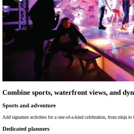
Combine sports, waterfront views, and dynamic event spaces for a celebration you won’t find anywhere else.​​​​‌ ‍ ​‍​‍‌‍ ‌ ​‍‌‍‍‌‌‍‌ ‌‍‍‌‌‍ ‍​‍​‍​ ‍‍​‍​‍‌ ​ ‌‍​‌‌‍ ‍‌‍‍‌‌ ‌​‌ ‍‌​‍ ‍‌‍‍‌‌‍ ​‍​‍​‍ ​​‍​‍‌‍‍​‌ ​‍‌‍‌‌‌‍‌‍​‍​‍​ ‍‍​‍​‍‌‍‍​‌ ‌​‌ ‌​‌ ​​‌ ​ ​ ‍‍​‍ ​‍ ‌‍​ ‌‍‍​‌‍‌‌‌‍ ​‌ ​ ‌‍‌‌‌‍​‌‌ ​​‌‍‍‌‌‍‌‌‌ ​‍‌ ​ ​‍ ‍‌ ​ ‌‍​‌‌‍ ‍‌‍‍‌‌ ‌​‌ ‍‌​‍ ‍‌ ​ ‌ ‌​‌ ‌‌‌‍‌​‌‍‍‌‌‍ ​‍ ‌‍‍‌‌‍ ‍‌ ‌​‌‍‌‌‌‍ ‍‌ ‌​​‍ ‌‍‌‌‌‍‌​‌‍‍‌‌ ‌​​‍ ‌‍ ‌‌‍ ‌‍‌​‌‍‌‌​ ‌‌ ​​‌ ​‍‌‍‌‌‌ ​ ‌‍‌‌‌‍ ‍‌ ‌​‌‍​‌‌ ‌​‌‍‍‌‌‍ ‌‍ ‍​ ‍ ‌‍‍‌‌‍‌​​ ‌‌‍​‌​ ‌ ‌‍‌‍​ ‌‌​ ‌‍‌‍​‍​ ‍​‌‍‌​​‍ ‌​ ‌‌​ ‌​​ ‌‍​ ​​​‍ ‌​ ‌​​ ‌ ​ ‌‌‌‍‌​​‍ ‌‌‍​‌​ ‌‍‌‍‌‍‌‍‌​​‍ ‌​ ‌​‌‍‌‌​ ‍​​ ‌ ‌‍‌‍‌‍‌​‌‍‌‌​ ‌ ‌‍​‌​ ​​​ ​ ​ ‌‌​ ‍ ‌ ‌​‌ ‍‌‌ ​​‌‍‌‌​ ‌‌ ​​‌‍​‌‌‍‌ ‌‍‌‌
Sports and adventure ​​​​‌ ‍ ​‍​‍‌‍ ‌ ​‍‌‍‍‌‌‍‌ ‌‍‍‌‌‍ ‍​‍​‍​ ‍‍​‍​‍‌ ​ ‌‍​‌‌‍ ‍‌‍‍‌‌ ‌​‌ ‍‌​‍ ‍‌‍‍‌‌‍ ​‍​‍​‍ ​​‍​‍‌‍‍​‌ ​‍‌‍‌‌‌‍‌‍​‍​‍​ ‍‍​‍​‍‌‍‍​‌ ‌​‌ ‌​‌ ​​‌ ​ ​ ‍‍​‍ ​‍ ‌‍​ ‌‍‍​‌‍‌‌‌‍ ​‌ ​ ‌‍‌‌‌‍​‌‌ ​​‌‍‍‌‌‍‌‌‌ ​‍‌ ​ ​‍ ‍‌ ​ ‌‍​‌‌‍ ‍‌‍‍‌‌ ‌​‌ ‍‌​‍ ‍‌ ​ ‌ ‌​‌ ‌‌‌‍‌​‌‍‍‌‌‍ ​‍ ‌‍‍‌‌‍ ‍‌ ‌​‌‍‌‌‌‍ ‍‌ ‌​​‍ ‌‍‌‌‌‍‌​‌‍‍‌‌ ‌​​‍ ‌‍ ‌‌‍ ‌‍‌​‌‍‌‌​ ‌‌ ​​‌ ​‍‌‍‌‌‌ ​ ‌‍‌‌‌‍ ‍‌ ‌​‌‍​‌‌ ‌​‌‍‍‌‌‍ ‌‍ ‍​ ‍ ‌‍‍‌‌‍‌​​ ‌‌‍​‌​ ‌ ‌‍‌‍​ ‌‌​ ‌‍‌‍​‍​ ‍​‌‍‌​​‍ ‌​ ‌‌​ ‌​​ ‌‍​ ​​​‍ ‌​ ‌​​ ‌ ​ ‌‌‌‍‌​​‍ ‌‌‍​‌​ ‌‍‌‍‌‍‌‍‌​​‍ ‌​ ‌​‌‍‌‌​ ‍​​ ‌ ‌‍‌‍‌‍‌​‌‍‌‌​ ‌ ‌‍​‌​ ​​​ ​ ​ ‌‌​ ‍ ‌ ‌​‌ ‍‌‌ ​​‌‍‌‌​ ‌‌ ​​‌‍​‌‌‍‌ ‌‍‌‌​ ‍ ‌ ​​‌‍​‌‌ ‌​‌‍‍​​ ‌‌ ​​‌‍​‌‌‍‌ ‌‍‌‌‌​​‍‌ ‌‌‌‍‍‌‌‍ ​‌‍‌​‌‍‌‌‌ ​‍​‍‌‌​ ‌‌‌​​‍‌‌ ‌‍‍ ‌‍‌‌‌ ‍‌​‍‌‌​ ​ ‌​‌​​‍‌‌​ ​ ‌​‌​​‍‌‌​ ​‍​ ​‍‌‍​‍​ ​‍​ ‍‌​ ‍‌​ ‍​‌‍​‌​ ​​‌‍​ ​ ‌​‌‍​‍​ ‌‌‌‍​ ​‍‌‌​ ​‍​ ​‍​‍‌‌​ ‌‌‌​‌​​‍ ‍‌‍‌‍‌‍‌‌‌‍​‌‌ ‌​‌ ‌‌‌ ​‍‌‍‌‌‌ ​ ​‍‌‌​ ‌‌‌​​‍‌‌ ‌‍‍ ‌‍‌‌‌ ‍‌​‍‌‌​ ​ ‌​‌​​‍‌‌​ ​ ‌​‌​​‍‌‌​ ​‍​ ​‍‌‍​‌‌‍‌‌​ ​​​ ‌‌​ ‌‌​ ‌ ​ ‍​​ ​ ‌‍‌​​ ‍‌​ ‌​‌‍​‍​‍‌‌​ ​‍​ ​‍​‍‌‌​ ‌‌‌​‌​​‍ ‍‌ ‌​‌‍‍‌‌ ‌​‌‍ ​‌‍‌‌​ ‌‍​‍‌‍​‌‌ ​ ‌‍‌‌‌‌‌‌‌ ​‍‌‍ ​​ ‌‌‍‍​‌ ‌​‌ ‌​‌ ​​‌ ​ ​‍‌‌​ ​ ‌​​‌​‍‌‌​ ​‍‌​‌‍​‍‌‌​ ​‍‌​‌‍‌‍​ ‌‍‍​‌‍‌‌‌‍ ​‌ ​ ‌‍‌‌‌‍​‌‌ ​​‌‍‍‌‌‍‌‌‌ ​‍‌ ​ ​‍ ‍‌ ​ ‌‍​‌‌‍ ‍‌‍‍‌‌ ‌​‌ ‍‌​‍ ‍‌ ​ ‌ ‌​‌ ‌‌‌‍‌​‌‍‍‌‌‍ ​‍‌‍‌‍‍‌‌‍‌​​ ‌‌‍​‌​ ‌ ‌‍‌‍​ ‌‌​ ‌‍‌‍​‍​ ‍​‌‍‌​​‍ ‌​ ‌‌​ ‌​​ ‌‍​ ​​​‍ ‌​ ‌​​ ‌ ​ ‌‌‌‍‌​​‍ ‌‌‍​‌​ ‌‍‌‍‌‍‌‍‌​​‍ ‌​ ‌​‌‍‌‌​ ‍​​ ‌ ‌‍‌‍‌‍‌​‌‍‌‌​ ‌ ‌‍​‌​ ​​​ ​ ​ ‌‌​‍‌‍‌ ‌​‌ ‍‌‌ ​​‌‍‌‌​ ‌‌ ​​‌‍​‌‌‍‌ ‌‍‌‌​‍‌‍‌ ​​‌‍​‌‌ ‌​‌‍‍​​ ‌‌ ​​‌‍​‌‌‍‌ ‌‍‌‌‌​​‍‌ ‌‌‌‍‍‌‌‍ ​‌‍‌​‌‍‌‌‌ ​‍​‍‌‌​ ‌‌‌​​‍‌‌ ‌‍‍ ‌‍‌‌‌ ‍‌​‍‌‌​ ​ ‌​‌​​‍‌‌​ ​ ‌​‌​​‍‌‌​ ​‍​ ​‍‌‍​‍​ ​‍​ ‍‌​ ‍‌​ ‍​‌‍​‌​ ​​‌‍​ ​ ‌​‌‍​‍​ ‌‌‌‍​ ​‍‌‌​ ​‍​ ​‍​‍‌‌​ ‌‌‌​‌​​‍ ‍‌‍‌‍‌‍‌‌‌‍​‌‌ ‌​‌ ‌‌‌ ​‍‌‍‌‌‌ ​ ​‍‌‌​ ‌‌‌​​‍‌‌ ‌‍‍ ‌‍‌‌‌ ‍‌​‍‌‌​ ​ ‌​‌​​‍‌‌​ ​ ‌​‌​​‍‌‌​ ​‍​ ​‍‌‍​‌‌‍‌‌​ ​​​ ‌‌​ ‌‌​ ‌ ​ ‍​​ ​ ‌‍‌​​ ‍‌​ ‌​‌‍​‍​‍‌‌​ ​‍​ ​‍​‍‌‌​ ‌‌‌​‌​​‍ ‍‌ ‌​‌‍‍‌‌ ‌​‌‍ ​‌‍‌‌​‍‌‍‌ ​​‌‍‌‌‌ ​‍‌ ​ ‌ ​​‌‍‌‌‌‍​ ‌ ‌​‌‍‍‌‌ ‌‍‌‍‌‌​ ‌‌ ​​‌ ‌‌‌‍​‍‌‍ ​‌‍‍‌‌ ​ ‌‍‍​‌‍‌‌‌‍‌​​‍​‍‌ ‌
Add signature activities for a one-of-a-kind celebration, from ninja to ice skating, and more. ​​​​‌ ‍ ​‍​‍‌‍ ‌ ​‍‌‍‍‌‌‍‌ ‌‍‍‌‌‍ ‍​‍​‍​ ‍‍​‍​‍‌ ​ ‌‍​‌‌‍ ‍‌‍‍‌‌ ‌​‌ ‍‌​‍ ‍‌‍‍‌‌‍ ​‍​‍​‍ ​​‍​‍‌‍‍​‌ ​‍‌‍‌‌‌‍‌‍​‍​‍​ ‍‍​‍​‍‌‍‍​‌ ‌​‌ ‌​‌ ​​‌ ​ ​ ‍‍​‍ ​‍ ‌‍​ ‌‍‍​‌‍‌‌‌‍ ​‌ ​ ‌‍‌‌‌‍​‌‌ ​​‌‍‍‌‌‍‌‌‌ ​‍‌ ​ ​‍ ‍‌ ​ ‌‍​‌‌‍ ‍‌‍‍‌‌ ‌​‌ ‍‌​‍ ‍‌ ​ ‌ ‌​‌ ‌‌‌‍‌​‌‍‍‌‌‍ ​‍ ‌‍‍‌‌‍ ‍‌ ‌​‌‍‌‌‌‍ ‍‌ ‌​​‍ ‌‍‌‌‌‍‌​‌‍‍‌‌ ‌​​‍ ‌‍ ‌‌‍ ‌‍‌​‌‍‌‌​ ‌‌ ​​‌ ​‍‌‍‌‌‌ ​ ‌‍‌‌‌‍ ‍‌ ‌​‌‍​‌‌ ‌​‌‍‍‌‌‍ ‌‍ ‍​ ‍ ‌‍‍‌‌‍‌​​ ‌‌‍​‌​ ‌ ‌‍‌‍​ ‌‌​ ‌‍‌‍​‍​ ‍​‌‍‌​​‍ ‌​ ‌‌​ ‌​​ ‌‍​ ​​​‍ ‌​ ‌​​ ‌ ​ ‌‌‌‍‌​​‍ ‌‌‍​‌​ ‌‍‌‍‌‍‌‍‌​​‍ ‌​ ‌​‌‍‌‌​ ‍​​ ‌ ‌‍‌‍‌‍‌​‌‍‌‌​ ‌ ‌‍​‌​ ​​​ ​ ​ ‌‌​ ‍ ‌ ‌​‌ ‍‌‌ ​​‌‍‌‌​ ‌‌ ​​‌‍​‌‌‍‌ ‌‍‌‌​ ‍ ‌ ​​‌‍​‌‌ ‌​‌‍‍​​ ‌‌ ​​‌‍​‌‌‍‌ ‌‍‌‌‌​​‍‌ ‌‌‌‍‍‌‌‍ ​‌‍‌​‌‍‌‌‌ ​‍​‍‌‌​ ‌‌‌​​‍‌‌ ‌‍‍ ‌‍‌‌‌ ‍‌​‍‌‌​ ​ ‌​‌​​‍‌‌​ ​ ‌​‌​​‍‌‌​ ​‍​ ​‍‌‍​‍​ ​‍​ ‍‌​ ‍‌​ ‍​‌‍​‌​ ​​‌‍​ ​ ‌​‌‍​‍​ ‌‌‌‍​ ​‍‌‌​ ​‍​ ​‍​‍‌‌​ ‌‌‌​‌​​‍ ‍‌‍‌‍‌‍‌‌‌‍​‌‌ ‌​‌ ‌‌‌ ​‍‌‍‌‌‌ ​ ​‍‌‌​ ‌‌‌​​‍‌‌ ‌‍‍ ‌‍‌‌‌ ‍‌​‍‌‌​ ​ ‌​‌​​‍‌‌​ ​ ‌​‌​​‍‌‌​ ​‍​ ​‍‌‍​‌‌‍‌‌​ ​​​ ‌‌​ ‌‌​ ‌ ​ ‍​​ ​ ‌‍‌​​ ‍‌​ ‌​‌‍​‍​‍‌‌​ ​‍​ ​‍​‍‌‌​ ‌‌‌​‌​​‍ ‍‌ ​‍‌‍‍‌‌‍​ ‌‍‍​‌​‌​‌‍‌‌‌ ​ ‌‍​ ‌ ​‍‌‍‍‌‌ ​​‌ ‌​‌‍‍‌‌‍ ‌‍ ‍​‍‌‌​ ‌‌‌​​‍‌‌ ‌‍‍ ‌‍‌‌‌ ‍‌​‍‌‌​ ​ ‌​‌​​‍‌‌​ ​ ‌​‌​​‍‌‌​ ​‍​ ​‍‌​‌ ​ ‌‌‌‍​‍​ ‍​‌​​‌‌​ ‌‌‍​‍‌‌‌‌‌​​‍‌ ‍‍‌​‌ ‌‌​​​ ‍​‌​‍‌‌ ​‌‌‌‌ ‌‍‌​‌‍​ ‌‍ ​‌‍‍‍‌‌‌ ‌​‌ ​‍‌‌​ ​‍​ ​‍​‍‌‌​ ‌‌‌​‌​​‍ ‍‌‍​ ‌‍‍​‌‍‍‌‌‍ ​‌‍‌​‌ ​‍‌‍‌‌‌‍ ‍​‍‌‌​ ‌‌‌​​‍‌‌ ‌‍‍ ‌‍‌‌‌ ‍‌​‍‌‌​ ​ ‌​‌​​‍‌‌​ ​ ‌​‌​​‍‌‌​ ​‍​ ​‍‌​‌ ​ ‌‌‌‍​‍​ ‍​‌​​‌‌​ ‌‌‍​‍‌‌‌‌‌​​‍‌ ‍‍‌​‌ ‌‌​​​ ‍​‌​‍‌‌ ​‌‌‌‌ ‌‍‌​‌‍​ ‌‍ ​‌‍‍‍‌‌‍‌‌‍ ‌​‍‌‌​ ​‍​ ​‍​‍‌‌​ ‌‌‌​‌​​‍ ‍‌ ‌​‌‍‌‌‌ ‍​‌ ‌​​ ‌‍​‍‌‍​‌‌ ​ ‌‍‌‌‌‌‌‌‌ ​‍‌‍ ​​ ‌‌‍‍​‌ ‌​‌ ‌​‌ ​​‌ ​ ​‍‌‌​ ​ ‌​​‌​‍‌‌​ ​‍‌​‌‍​‍‌‌​ ​‍‌​‌‍‌‍​ ‌‍‍​‌‍‌‌‌‍ ​‌ ​ ‌‍‌‌‌‍​‌‌ ​​‌‍‍‌‌‍‌‌‌ ​‍‌ ​ ​‍ ‍‌ ​ ‌‍​‌‌‍ ‍‌‍‍‌‌ ‌​‌ ‍‌​‍ ‍‌ ​ ‌ ‌​‌ ‌‌‌‍‌​‌‍‍‌‌‍ ​‍‌‍‌‍‍‌‌‍‌​​ ‌‌‍​‌​ ‌ ‌‍‌‍​ ‌‌​ ‌‍‌‍​‍​ ‍​‌‍‌​​‍ ‌​ ‌‌​ ‌​​ ‌‍​ ​​​‍ ‌​ ‌​​ ‌ ​ ‌‌‌‍‌​​‍ ‌‌‍​‌​ ‌‍‌‍‌‍‌‍‌​​‍ ‌​ ‌​‌‍‌‌​ ‍​​ ‌ ‌‍‌‍‌‍‌​‌‍‌‌​ ‌ ‌‍​‌​ ​​​ ​ ​ ‌‌​‍‌‍‌ ‌​‌ ‍‌‌ ​​‌‍‌‌​ ‌‌ ​​‌‍​‌‌‍‌ ‌‍‌‌​‍‌‍‌ ​​‌‍​‌‌ ‌​‌‍‍​​ ‌‌ ​​‌‍​‌‌‍‌ ‌‍‌‌‌​​‍‌ ‌‌‌‍‍‌‌‍ ​‌‍‌​‌‍‌‌‌ ​‍​‍‌‌​ ‌‌‌​​‍‌‌ ‌‍‍ ‌‍‌‌‌ ‍‌​‍‌‌​ ​ ‌​‌​​‍‌‌​ ​ ‌​‌​​‍‌‌​ ​‍​ ​‍‌‍​‍​ ​‍​ ‍‌​ ‍‌​ ‍​‌‍​‌​ ​​‌‍​ ​ ‌​‌‍​‍​ ‌‌‌‍​ ​‍‌‌​ ​‍​ ​‍​‍‌‌​ ‌‌‌​‌​​‍ ‍‌‍‌‍‌‍‌‌‌‍​‌‌ ‌​‌ ‌‌‌ ​‍‌‍‌‌‌ ​ ​‍‌‌​ ‌‌‌​​‍‌‌ ‌‍‍
Dedicated planners​​​​‌ ‍ ​‍​‍‌‍ ‌ ​‍‌‍‍‌‌‍‌ ‌‍‍‌‌‍ ‍​‍​‍​ ‍‍​‍​‍‌ ​ ‌‍​‌‌‍ ‍‌‍‍‌‌ ‌​‌ ‍‌​‍ ‍‌‍‍‌‌‍ ​‍​‍​‍ ​​‍​‍‌‍‍​‌ ​‍‌‍‌‌‌‍‌‍​‍​‍​ ‍‍​‍​‍‌‍‍​‌ ‌​‌ ‌​‌ ​​‌ ​ ​ ‍‍​‍ ​‍ ‌‍​ ‌‍‍​‌‍‌‌‌‍ ​‌ ​ ‌‍‌‌‌‍​‌‌ ​​‌‍‍‌‌‍‌‌‌ ​‍‌ ​ ​‍ ‍‌ ​ ‌‍​‌‌‍ ‍‌‍‍‌‌ ‌​‌ ‍‌​‍ ‍‌ ​ ‌ ‌​‌ ‌‌‌‍‌​‌‍‍‌‌‍ ​‍ ‌‍‍‌‌‍ ‍‌ ‌​‌‍‌‌‌‍ ‍‌ ‌​​‍ ‌‍‌‌‌‍‌​‌‍‍‌‌ ‌​​‍ ‌‍ ‌‌‍ ‌‍‌​‌‍‌‌​ ‌‌ ​​‌ ​‍‌‍‌‌‌ ​ ‌‍‌‌‌‍ ‍‌ ‌​‌‍​‌‌ ‌​‌‍‍‌‌‍ ‌‍ ‍​ ‍ ‌‍‍‌‌‍‌​​ ‌‌‍​‌​ ‌ ‌‍‌‍​ ‌‌​ ‌‍‌‍​‍​ ‍​‌‍‌​​‍ ‌​ ‌‌​ ‌​​ ‌‍​ ​​​‍ ‌​ ‌​​ ‌ ​ ‌‌‌‍‌​​‍ ‌‌‍​‌​ ‌‍‌‍‌‍‌‍‌​​‍ ‌​ ‌​‌‍‌‌​ ‍​​ ‌ ‌‍‌‍‌‍‌​‌‍‌‌​ ‌ ‌‍​‌​ ​​​ ​ ​ ‌‌​ ‍ ‌ ‌​‌ ‍‌‌ ​​‌‍‌‌​ ‌‌ ​​‌‍​‌‌‍‌ ‌‍‌‌​ ‍ ‌ ​​‌‍​‌‌ ‌​‌‍‍​​ ‌‌ ​​‌‍​‌‌‍‌ ‌‍‌‌‌​​‍‌ ‌‌‌‍‍‌‌‍ ​‌‍‌​‌‍‌‌‌ ​‍​‍‌‌​ ‌‌‌​​‍‌‌ ‌‍‍ ‌‍‌‌‌ ‍‌​‍‌‌​ ​ ‌​‌​​‍‌‌​ ​ ‌​‌​​‍‌‌​ ​‍​ ​‍‌‍​‍​ ​‍​ ‍‌​ ‍‌​ ‍​‌‍​‌​ ​​‌‍​ ​ ‌​‌‍​‍​ ‌‌‌‍​ ​‍‌‌​ ​‍​ ​‍​‍‌‌​ ‌‌‌​‌​​‍ ‍‌‍‌‍‌‍‌‌‌‍​‌‌ ‌​‌ ‌‌‌ ​‍‌‍‌‌‌ ​ ​‍‌‌​ ‌‌‌​​‍‌‌ ‌‍‍ ‌‍‌‌‌ ‍‌​‍‌‌​ ​ ‌​‌​​‍‌‌​ ​ ‌​‌​​‍‌‌​ ​‍​ ​‍​ ​‌‌‍​‍​ ​​​ ‍‌‌‍​ ​ ‌ ​ ​‍‌‍‌‍​ ​‌‌‍‌​​ ‍‌​ ‍‌​‍‌‌​ ​‍​ ​‍​‍‌‌​ ‌‌‌​‌​​‍ ‍‌ ‌​‌‍‍‌‌ ‌​‌‍ ​‌‍‌‌​ ‌‍​‍‌‍​‌‌ ​ ‌‍‌‌‌‌‌‌‌ ​‍‌‍ ​​ ‌‌‍‍​‌ ‌​‌ ‌​‌ ​​‌ ​ ​‍‌‌​ ​ ‌​​‌​‍‌‌​ ​‍‌​‌‍​‍‌‌​ ​‍‌​‌‍‌‍​ ‌‍‍​‌‍‌‌‌‍ ​‌ ​ ‌‍‌‌‌‍​‌‌ ​​‌‍‍‌‌‍‌‌‌ ​‍‌ ​ ​‍ ‍‌ ​ ‌‍​‌‌‍ ‍‌‍‍‌‌ ‌​‌ ‍‌​‍ ‍‌ ​ ‌ ‌​‌ ‌‌‌‍‌​‌‍‍‌‌‍ ​‍‌‍‌‍‍‌‌‍‌​​ ‌‌‍​‌​ ‌ ‌‍‌‍​ ‌‌​ ‌‍‌‍​‍​ ‍​‌‍‌​​‍ ‌​ ‌‌​ ‌​​ ‌‍​ ​​​‍ ‌​ ‌​​ ‌ ​ ‌‌‌‍‌​​‍ ‌‌‍​‌​ ‌‍‌‍‌‍‌‍‌​​‍ ‌​ ‌​‌‍‌‌​ ‍​​ ‌ ‌‍‌‍‌‍‌​‌‍‌‌​ ‌ ‌‍​‌​ ​​​ ​ ​ ‌‌​‍‌‍‌ ‌​‌ ‍‌‌ ​​‌‍‌‌​ ‌‌ ​​‌‍​‌‌‍‌ ‌‍‌‌​‍‌‍‌ ​​‌‍​‌‌ ‌​‌‍‍​​ ‌‌ ​​‌‍​‌‌‍‌ ‌‍‌‌‌​​‍‌ ‌‌‌‍‍‌‌‍ ​‌‍‌​‌‍‌‌‌ ​‍​‍‌‌​ ‌‌‌​​‍‌‌ ‌‍‍ ‌‍‌‌‌ ‍‌​‍‌‌​ ​ ‌​‌​​‍‌‌​ ​ ‌​‌​​‍‌‌​ ​‍​ ​‍‌‍​‍​ ​‍​ ‍‌​ ‍‌​ ‍​‌‍​‌​ ​​‌‍​ ​ ‌​‌‍​‍​ ‌‌‌‍​ ​‍‌‌​ ​‍​ ​‍​‍‌‌​ ‌‌‌​‌​​‍ ‍‌‍‌‍‌‍‌‌‌‍​‌‌ ‌​‌ ‌‌‌ ​‍‌‍‌‌‌ ​ ​‍‌‌​ ‌‌‌​​‍‌‌ ‌‍‍ ‌‍‌‌‌ ‍‌​‍‌‌​ ​ ‌​‌​​‍‌‌​ ​ ‌​‌​​‍‌‌​ ​‍​ ​‍​ ​‌‌‍​‍​ ​​​ ‍‌‌‍​ ​ ‌ ​ ​‍‌‍‌‍​ ​‌‌‍‌​​ ‍‌​ ‍‌​‍‌‌​ ​‍​ ​‍​‍‌‌​ ‌‌‌​‌​​‍ ‍‌ ‌​‌‍‍‌‌ ‌​‌‍ ​‌‍‌‌​‍‌‍‌ ​​‌‍‌‌‌ ​‍‌ ​ ‌ ​​‌‍‌‌‌‍​ ‌ ‌​‌‍‍‌‌ ‌‍‌‍‌‌​ ‌‌ ​​‌ ‌‌‌‍​‍‌‍ ​‌‍‍‌‌ ​ ‌‍‍​‌‍‌‌‌‍‌​​‍​‍‌ ‌