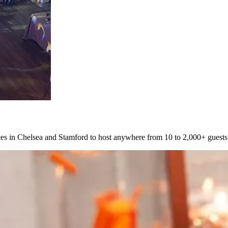
‌​​‍‌‌ ‌‍‍ ‌‍‌‌‌ ‍‌​‍‌‌​ ​ ‌​‌​​‍‌‌​ ​ ‌​‌​​‍‌‌​ ​‍​ ​‍‌‍​ ​ ‌​​ ‍​​ ‍​​ ‍‌‌‍‌​​ ‌​​ ​​​ ‌​​ ​‌​ ‌​​ ​​​‍‌‌​ ​‍​ ​‍​‍‌‌​ ‌‌‌​‌​​‍ ‍‌ ​‍‌‍‍‌‌‍​ ‌‍‍​‌‌‌​‌‍‌‌‌ ‍​‌ ‌​​‍‌‌​ ‌‌‌​​‍‌‌ ‌‍‍ ‌‍‌‌‌ ‍‌​‍‌‌​ ​ ‌​‌​​‍‌‌​ ​ ‌​‌​​‍‌‌​ ​‍​ ​‍‌‍‌​​ ‌ ‌‍​‌​ ‌‍​ ​‍​ ​‍​ ‌‍‌‍‌‍‌‍​‌‌‍‌​‌‍‌‍‌‍​‍​‍‌‌​ ​‍​ ​‍​‍‌‌​ ‌‌‌​‌​​‍ ‍‌‍​ ‌‍‍​‌‍‍‌‌‍ ​‌‍‌​‌ ​‍‌‍‌‌‌‍ ‍​‍‌‌​ ‌‌‌​​‍‌‌ ‌‍‍ ‌‍‌‌‌ ‍‌​‍‌‌​ ​ ‌​‌​​‍‌‌​ ​ ‌​‌​​‍‌‌​ ​‍​ ​‍​ ‌​​ ​‌​ ​‍​ ‌‍‌‍​ ​ ‍​‌‍‌​​ ‌​​ ​ ‌‍​ ​ ‍​​ ‌‍​‍‌‌​ ​‍​ ​‍​‍‌‌​ ‌‌‌​‌​​‍ ‍‌ ‌​‌‍‌‌‌ ‍​‌ ‌​​ ‌‍​‍‌‍​‌‌ ​ ‌‍‌‌‌‌‌‌‌ ​‍‌‍ ​​ ‌‌‍‍​‌ ‌​‌ ‌​‌ ​​‌ ​ ​‍‌‌​ ​ ‌​​‌​‍‌‌​ ​‍‌​‌‍​‍‌‌​ ​‍‌​‌‍‌‍​ ‌‍‍​‌‍‌‌‌‍ ​‌ ​ ‌‍‌‌‌‍​‌‌ ​​‌‍‍‌‌‍‌‌‌ ​‍‌ ​ ​‍ ‍‌ ​ ‌‍​‌‌‍ ‍‌‍‍‌‌ ‌​‌ ‍‌​‍ ‍‌ ​ ‌ ‌​‌ ‌‌‌‍‌​‌‍‍‌‌‍ ​‍‌‍‌‍‍‌‌‍‌​​ ‌‌‍​‌​ ‌ ‌‍‌‍​ ‌‌​ ‌‍‌‍​‍​ ‍​‌‍‌​​‍ ‌​ ‌‌​ ‌​​ ‌‍​ ​​​‍ ‌​ ‌​​ ‌ ​ ‌‌‌‍‌​​‍ ‌‌‍​‌​ ‌‍‌‍‌‍‌‍‌​​‍ ‌​ ‌​‌‍‌‌​ ‍​​ ‌ ‌‍‌‍‌‍‌​‌‍‌‌​ ‌ ‌‍​‌​ ​​​ ​ ​ ‌‌​‍‌‍‌ ‌​‌ ‍‌‌ ​​‌‍‌‌​ ‌‌ ​​‌‍​‌‌‍‌ ‌‍‌‌​‍‌‍‌ ​​‌‍​‌‌ ‌​‌‍‍​​ ‌‌ ​​‌‍​‌‌‍‌ ‌‍‌‌‌​​‍‌ ‌‌‌‍‍‌‌‍ ​‌‍‌​‌‍‌‌‌ ​‍​‍‌‌​ ‌‌‌​​‍‌‌ ‌‍‍ ‌‍‌‌‌ ‍‌​‍‌‌​ ​ ‌​‌​​‍‌‌​ ​ ‌​‌​​‍‌‌​ ​‍​ ​‍‌‍‌‌‌‍‌‌​ ‌​​ ‍‌​ ​ ​ ‌‌​ ​‌​ ‌​​ ​‍​ ​ ​ ‌ ​ ​​​‍‌‌​ ​‍​ ​‍​‍‌‌​ ‌‌‌​‌​​‍ ‍‌ ‌​‌‍​‌‌‍​‍‌ ​ ​‍‌‌​ ‌‌‌​​‍‌‌ ‌‍‍ ‌‍‌‌‌ ‍‌​‍‌‌​ ​ ‌​‌​​‍‌‌​ ​ ‌​‌​​‍‌‌​ ​‍​ ​‍​ ‌