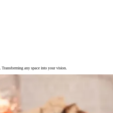
‌​ ‌ ‌‍​‌‌‍​ ​ ​​​ ‌‍​ ​ ​ ‍‌​ ‌‍​ ‍​​ ​​​ ‌​​‍‌‌​ ​‍​ ​‍​‍‌‌​ ‌‌‌​‌​​‍ ‍‌‍​ ‌‍ ‌‍ ‍‌ ‌​‌‍‌‌‌‍ ‍‌ ‌​​‍‌‌​ ‌‌‌​​‍‌‌ ‌‍‍ ‌‍‌‌‌ ‍‌​‍‌‌​ ​ ‌​‌​​‍‌‌​ ​ ‌​‌​​‍‌‌​ ​‍​ ​‍‌‍​ ​ ‌​​ ‍​​ ‍​​ ‍‌‌‍‌​​ ‌​​ ​​​ ‌​​ ​‌​ ‌​​ ​​​‍‌‌​ ​‍​ ​‍​‍‌‌​ ‌‌‌​‌​​‍ ‍‌ ​‍‌‍‍‌‌‍​ ‌‍‍​‌‌‌​‌‍‌‌‌ ‍​‌ ‌​​‍‌‌​ ‌‌‌​​‍‌‌ ‌‍‍ ‌‍‌‌‌ ‍‌​‍‌‌​ ​ ‌​‌​​‍‌‌​ ​ ‌​‌​​‍‌‌​ ​‍​ ​‍‌‍‌​​ ‌ ‌‍​‌​ ‌‍​ ​‍​ ​‍​ ‌‍‌‍‌‍‌‍​‌‌‍‌​‌‍‌‍‌‍​‍​‍‌‌​ ​‍​ ​‍​‍‌‌​ ‌‌‌​‌​​‍ ‍‌‍​ ‌‍‍​‌‍‍‌‌‍ ​‌‍‌​‌ ​‍‌‍‌‌‌‍ ‍​‍‌‌​ ‌‌‌​​‍‌‌ ‌‍‍ ‌‍‌‌‌ ‍‌​‍‌‌​ ​ ‌​‌​​‍‌‌​ ​ ‌​‌​​‍‌‌​ ​‍​ ​‍​ ‌​​ ​‌​ ​‍​ ‌‍‌‍​ ​ ‍​‌‍‌​​ ‌​​ ​ ‌‍​ ​ ‍​​ ‌‍​‍‌‌​ ​‍​ ​‍​‍‌‌​ ‌‌‌​‌​​‍ ‍‌ ‌​‌‍‌‌‌ ‍​‌ ‌​​‍‌‍‌ ​​‌‍‌‌‌ ​‍‌ ​ ‌ ​​‌‍‌‌‌‍​ ‌ ‌​‌‍‍‌‌ ‌‍‌‍‌‌​ ‌‌ ​​‌ ‌‌‌‍​‍‌‍ ​‌‍‍‌‌ ​ ‌‍‍​‌‍‌‌‌‍‌​​‍​‍‌ ‌