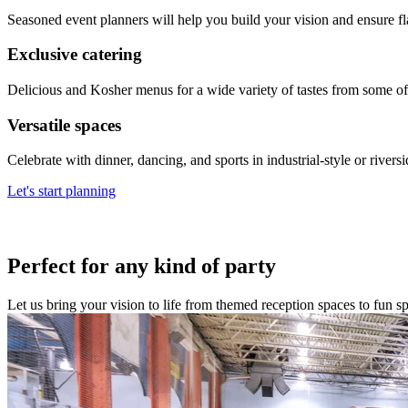
Seasoned event planners will help you build your vision and ensure flawless execution.​​​​‌ ‍ ​‍​‍‌‍ ‌ ​‍‌‍‍‌‌‍‌ ‌‍‍‌‌‍ ‍​‍​‍​ ‍‍​‍​‍‌ ​ ‌‍​‌‌‍ ‍‌‍‍‌‌ ‌​‌ ‍‌​‍ ‍‌‍‍‌‌‍ ​‍​‍​‍ ​​‍​‍‌‍‍​‌ ​‍‌‍‌‌‌‍‌‍​‍​‍​ ‍‍​‍​‍‌‍‍​‌ ‌​‌ ‌​‌ ​​‌ ​ ​ ‍‍​‍ ​‍ ‌‍​ ‌‍‍​‌‍‌‌‌‍ ​‌ ​ ‌‍‌‌‌‍​‌‌ ​​‌‍‍‌‌‍‌‌‌ ​‍‌ ​ ​‍ ‍‌ ​ ‌‍​‌‌‍ ‍‌‍‍‌‌ ‌​‌ ‍‌​‍ ‍‌ ​ ‌ ‌​‌ ‌‌‌‍‌​‌‍‍‌‌‍ ​‍ ‌‍‍‌‌‍ ‍‌ ‌​‌‍‌‌‌‍ ‍‌ ‌​​‍ ‌‍‌‌‌‍‌​‌‍‍‌‌ ‌​​‍ ‌‍ ‌‌‍ ‌‍‌​‌‍‌‌​ ‌‌ ​​‌ ​‍‌‍‌‌‌ ​ ‌‍‌‌‌‍ ‍‌ ‌​‌‍​‌‌ ‌​‌‍‍‌‌‍ ‌‍ ‍​ ‍ ‌‍‍‌‌‍‌​​ ‌‌‍​‌​ ‌ ‌‍‌‍​ ‌‌​ ‌‍‌‍​‍​ ‍​‌‍‌​​‍ ‌​ ‌‌​ ‌​​ ‌‍​ ​​​‍ ‌​ ‌​​ ‌ ​ ‌‌‌‍‌​​‍ ‌‌‍​‌​ ‌‍‌‍‌‍‌‍‌​​‍ ‌​ ‌​‌‍‌‌​ ‍​​ ‌ ‌‍‌‍‌‍‌​‌‍‌‌​ ‌ ‌‍​‌​ ​​​ ​ ​ ‌‌​ ‍ ‌ ‌​‌ ‍‌‌ ​​‌‍‌‌​ ‌‌ ​​‌‍​‌‌‍‌ ‌‍‌‌​ ‍ ‌ ​​‌‍​‌‌ ‌​‌‍‍​​ ‌‌ ​​‌‍​‌‌‍‌ ‌‍‌‌‌​​‍‌ ‌‌‌‍‍‌‌‍ ​‌‍‌​‌‍‌‌‌ ​‍​‍‌‌​ ‌‌‌​​‍‌‌ ‌‍‍ ‌‍‌‌‌ ‍‌​‍‌‌​ ​ ‌​‌​​‍‌‌​ ​ ‌​‌​​‍‌‌​ ​‍​ ​‍‌‍​‍​ ​‍​ ‍‌​ ‍‌​ ‍​‌‍​‌​ ​​‌‍​ ​ ‌​‌‍​‍​ ‌‌‌‍​ ​‍‌‌​ ​‍​ ​‍​‍‌‌​ ‌‌‌​‌​​‍ ‍‌‍‌‍‌‍‌‌‌‍​‌‌ ‌​‌ ‌‌‌ ​‍‌‍‌‌‌ ​ ​‍‌‌​ ‌‌‌​​‍‌‌ ‌‍‍ ‌‍‌‌‌ ‍‌​‍‌‌​ ​ ‌​‌​​‍‌‌​ ​ ‌​‌​​‍‌‌​ ​‍​ ​‍​ ​‌‌‍​‍​ ​​​ ‍‌‌‍​ ​ ‌ ​ ​‍‌‍‌‍​ ​‌‌‍‌​​ ‍‌​ ‍‌​‍‌‌​ ​‍​ ​‍​‍‌‌​ ‌‌‌​‌​​‍ ‍‌ ​‍‌‍‍‌‌‍​ ‌‍‍​‌​‌​‌‍‌‌‌ ​ ‌‍​ ‌ ​‍‌‍‍‌‌ ​​‌ ‌​‌‍‍‌‌‍ ‌‍ ‍​‍‌‌​ ‌‌‌​​‍‌‌ ‌‍‍ ‌‍‌‌‌ ‍‌​‍‌‌​ ​ ‌​‌​​‍‌‌​ ​ ‌​‌​​‍‌‌​ ​‍​ ​‍‌​‌ ​ ‌‌‌‍​‍​ ‍​‌​​‌‌​ ‌‌‍​‍‌‌‌‌‌​​‍‌ ‍‍‌​‌ ‌‌​​​ ‍​‌​‍‌‌ ​‌‌‌‌ ‌‍‌​‌‍​ ‌‍ ​‌‍‍‍‌‍​‍‌​‍‌​‍‌‌​ ​‍​ ​‍​‍‌‌​ ‌‌‌​‌​​‍ ‍‌‍​ ‌‍‍​‌‍‍‌‌‍ ​‌‍‌​‌ ​‍‌‍‌‌‌‍ ‍​‍‌‌​ ‌‌‌​​‍‌‌ ‌‍‍ ‌‍‌‌‌ ‍‌​‍‌‌​ ​ ‌​‌​​‍‌‌​ ​ ‌​‌​​‍‌‌​ ​‍​ ​‍‌​‌ ​ ‌‌‌‍​‍​ ‍​‌​​‌‌​ ‌‌‍​‍‌‌‌‌‌​​‍‌ ‍‍‌​‌ ‌‌​​​ ‍​‌​‍‌‌ ​‌‌‌‌ ‌‍‌​‌‍​ ‌‍ ​‌‍‍‍‌‍‌​‌‍ ​‍‌‌​ ​‍​ ​‍​‍‌‌​ ‌‌‌​‌​​‍ ‍‌ ‌​‌‍‌‌‌ ‍​‌ ‌​​ ‌‍​‍‌‍​‌‌ ​ ‌‍‌‌‌‌‌‌‌ ​‍‌‍ ​​ ‌‌‍‍​‌ ‌​‌ ‌​‌ ​​‌ ​ ​‍‌‌​ ​ ‌​​‌​‍‌‌​ ​‍‌​‌‍​‍‌‌​ ​‍‌​‌‍‌‍​ ‌‍‍​‌‍‌‌‌‍ ​‌ ​ ‌‍‌‌‌‍​‌‌ ​​‌‍‍‌‌‍‌‌‌ ​‍‌ ​ ​‍ ‍‌ ​ ‌‍​‌‌‍ ‍‌‍‍‌‌ ‌​‌ ‍‌​‍ ‍‌ ​ ‌ ‌​‌ ‌‌‌‍‌​‌‍‍‌‌‍ ​‍‌‍‌‍‍‌‌‍‌​​ ‌‌‍​‌​ ‌ ‌‍‌‍​ ‌‌​ ‌‍‌‍​‍​ ‍​‌‍‌​​‍ ‌​ ‌‌​ ‌​​ ‌‍​ ​​​‍ ‌​ ‌​​ ‌ ​ ‌‌‌‍‌​​‍ ‌‌‍​‌​ ‌‍‌‍‌‍‌‍‌​​‍ ‌​ ‌​‌‍‌‌​ ‍​​ ‌ ‌‍‌‍‌‍‌​‌‍‌‌​ ‌ ‌‍​‌​ ​​​ ​ ​ ‌‌​‍‌‍‌ ‌​‌ ‍‌‌ ​​‌‍‌‌​ ‌‌ ​​‌‍​‌‌‍‌ ‌‍‌‌​‍‌‍‌ ​​‌‍​‌‌ ‌​‌‍‍​​ ‌‌ ​​‌‍​‌‌‍‌ ‌‍‌‌‌​​‍‌ ‌‌‌‍‍‌‌‍ ​‌‍‌​‌‍‌‌‌ ​‍​‍‌‌​ ‌‌‌​​‍‌‌ ‌‍‍ ‌‍‌‌‌ ‍‌​‍‌‌​ ​ ‌​‌​​‍‌‌​ ​ ‌​‌​​‍‌‌​ ​‍​ ​‍‌‍​‍​ ​‍​ ‍‌​ ‍‌​ ‍​‌‍​‌​ ​​‌‍​ ​ ‌​‌‍​‍​ ‌‌‌‍​ ​‍‌‌​ ​‍​ ​‍​‍‌‌​ ‌‌‌​‌​​‍ ‍‌‍‌‍‌‍‌‌‌‍​‌‌ ‌​‌ ‌‌‌ ​‍‌‍‌‌‌ ​ ​‍‌‌​ ‌‌‌​​‍‌‌ ‌‍‍ ‌‍‌‌‌ ‍‌​‍‌‌​ ​ ‌​‌​​‍‌‌​ ​ ‌​‌​​‍‌‌​ ​‍​ ​‍​ ​‌‌‍​‍​ ​​​ ‍‌‌‍​ ​ ‌ ​ ​‍‌‍‌‍​ ​‌‌‍‌​​ ‍‌​ ‍‌​‍‌‌​ ​‍​ ​‍​‍‌‌​ ‌‌‌​‌​​‍
Exclusive catering​​​​‌ ‍ ​‍​‍‌‍ ‌ ​‍‌‍‍‌‌‍‌ ‌‍‍‌‌‍ ‍​‍​‍​ ‍‍​‍​‍‌ ​ ‌‍​‌‌‍ ‍‌‍‍‌‌ ‌​‌ ‍‌​‍ ‍‌‍‍‌‌‍ ​‍​‍​‍ ​​‍​‍‌‍‍​‌ ​‍‌‍‌‌‌‍‌‍​‍​‍​ ‍‍​‍​‍‌‍‍​‌ ‌​‌ ‌​‌ ​​‌ ​ ​ ‍‍​‍ ​‍ ‌‍​ ‌‍‍​‌‍‌‌‌‍ ​‌ ​ ‌‍‌‌‌‍​‌‌ ​​‌‍‍‌‌‍‌‌‌ ​‍‌ ​ ​‍ ‍‌ ​ ‌‍​‌‌‍ ‍‌‍‍‌‌ ‌​‌ ‍‌​‍ ‍‌ ​ ‌ ‌​‌ ‌‌‌‍‌​‌‍‍‌‌‍ ​‍ ‌‍‍‌‌‍ ‍‌ ‌​‌‍‌‌‌‍ ‍‌ ‌​​‍ ‌‍‌‌‌‍‌​‌‍‍‌‌ ‌​​‍ ‌‍ ‌‌‍ ‌‍‌​‌‍‌‌​ ‌‌ ​​‌ ​‍‌‍‌‌‌ ​ ‌‍‌‌‌‍ ‍‌ ‌​‌‍​‌‌ ‌​‌‍‍‌‌‍ ‌‍ ‍​ ‍ ‌‍‍‌‌‍‌​​ ‌‌‍​‌​ ‌ ‌‍‌‍​ ‌‌​ ‌‍‌‍​‍​ ‍​‌‍‌​​‍ ‌​ ‌‌​ ‌​​ ‌‍​ ​​​‍ ‌​ ‌​​ ‌ ​ ‌‌‌‍‌​​‍ ‌‌‍​‌​ ‌‍‌‍‌‍‌‍‌​​‍ ‌​ ‌​‌‍‌‌​ ‍​​ ‌ ‌‍‌‍‌‍‌​‌‍‌‌​ ‌ ‌‍​‌​ ​​​ ​ ​ ‌‌​ ‍ ‌ ‌​‌ ‍‌‌ ​​‌‍‌‌​ ‌‌ ​​‌‍​‌‌‍‌ ‌‍‌‌​ ‍ ‌ ​​‌‍​‌‌ ‌​‌‍‍​​ ‌‌ ​​‌‍​‌‌‍‌ ‌‍‌‌‌​​‍‌ ‌‌‌‍‍‌‌‍ ​‌‍‌​‌‍‌‌‌ ​‍​‍‌‌​ ‌‌‌​​‍‌‌ ‌‍‍ ‌‍‌‌‌ ‍‌​‍‌‌​ ​ ‌​‌​​‍‌‌​ ​ ‌​‌​​‍‌‌​ ​‍​ ​‍‌‍​‍​ ​‍​ ‍‌​ ‍‌​ ‍​‌‍​‌​ ​​‌‍​ ​ ‌​‌‍​‍​ ‌‌‌‍​ ​‍‌‌​ ​‍​ ​‍​‍‌‌​ ‌‌‌​‌​​‍ ‍‌‍‌‍‌‍‌‌‌‍​‌‌ ‌​‌ ‌‌‌ ​‍‌‍‌‌‌ ​ ​‍‌‌​ ‌‌‌​​‍‌‌ ‌‍‍ ‌‍‌‌‌ ‍‌​‍‌‌​ ​ ‌​‌​​‍‌‌​ ​ ‌​‌​​‍‌‌​ ​‍​ ​‍​ ​​​ ‍‌​ ​​​ ​‌​ ‍‌‌‍‌‌‌‍​‌​ ​‍‌‍‌​​ ‍‌​ ‌ ​ ​‌​‍‌‌​ ​‍​ ​‍​‍‌‌​ ‌‌‌​‌​​‍ ‍‌ ‌​‌‍‍‌‌ ‌​‌‍ ​‌‍‌‌​ ‌‍​‍‌‍​‌‌ ​ ‌‍‌‌‌‌‌‌‌ ​‍‌‍ ​​ ‌‌‍‍​‌ ‌​‌ ‌​‌ ​​‌ ​ ​‍‌‌​ ​ ‌​​‌​‍‌‌​ ​‍‌​‌‍​‍‌‌​ ​‍‌​‌‍‌‍​ ‌‍‍​‌‍‌‌‌‍ ​‌ ​ ‌‍‌‌‌‍​‌‌ ​​‌‍‍‌‌‍‌‌‌ ​‍‌ ​ ​‍ ‍‌ ​ ‌‍​‌‌‍ ‍‌‍‍‌‌ ‌​‌ ‍‌​‍ ‍‌ ​ ‌ ‌​‌ ‌‌‌‍‌​‌‍‍‌‌‍ ​‍‌‍‌‍‍‌‌‍‌​​ ‌‌‍​‌​ ‌ ‌‍‌‍​ ‌‌​ ‌‍‌‍​‍​ ‍​‌‍‌​​‍ ‌​ ‌‌​ ‌​​ ‌‍​ ​​​‍ ‌​ ‌​​ ‌ ​ ‌‌‌‍‌​​‍ ‌‌‍​‌​ ‌‍‌‍‌‍‌‍‌​​‍ ‌​ ‌​‌‍‌‌​ ‍​​ ‌ ‌‍‌‍‌‍‌​‌‍‌‌​ ‌ ‌‍​‌​ ​​​ ​ ​ ‌‌​‍‌‍‌ ‌​‌ ‍‌‌ ​​‌‍‌‌​ ‌‌ ​​‌‍​‌‌‍‌ ‌‍‌‌​‍‌‍‌ ​​‌‍​‌‌ ‌​‌‍‍​​ ‌‌ ​​‌‍​‌‌‍‌ ‌‍‌‌‌​​‍‌ ‌‌‌‍‍‌‌‍ ​‌‍‌​‌‍‌‌‌ ​‍​‍‌‌​ ‌‌‌​​‍‌‌ ‌‍‍ ‌‍‌‌‌ ‍‌​‍‌‌​ ​ ‌​‌​​‍‌‌​ ​ ‌​‌​​‍‌‌​ ​‍​ ​‍‌‍​‍​ ​‍​ ‍‌​ ‍‌​ ‍​‌‍​‌​ ​​‌‍​ ​ ‌​‌‍​‍​ ‌‌‌‍​ ​‍‌‌​ ​‍​ ​‍​‍‌‌​ ‌‌‌​‌​​‍ ‍‌‍‌‍‌‍‌‌‌‍​‌‌ ‌​‌ ‌‌‌ ​‍‌‍‌‌‌ ​ ​‍‌‌​ ‌‌‌​​‍‌‌ ‌‍‍ ‌‍‌‌‌ ‍‌​‍‌‌​ ​ ‌​‌​​‍‌‌​ ​ ‌​‌​​‍‌‌​ ​‍​ ​‍​ ​​​ ‍‌​ ​​​ ​‌​ ‍‌‌‍‌‌‌‍​‌​ ​‍‌‍‌​​ ‍‌​ ‌ ​ ​‌​‍‌‌​ ​‍​ ​‍​‍‌‌​ ‌‌‌​‌​​‍ ‍‌ ‌​‌‍‍‌‌ ‌​‌‍ ​‌‍‌‌​‍‌‍‌ ​​‌‍‌‌‌ ​‍‌ ​ ‌ ​​‌‍‌‌‌‍​ ‌ ‌​‌‍‍‌‌ ‌‍‌‍‌‌​ ‌‌ ​​‌ ‌‌‌‍​‍‌‍ ​‌‍‍‌‌ ​ ‌‍‍​‌‍‌‌‌‍‌​​‍​‍‌ ‌
Delicious and Kosher menus for a wide variety of tastes from some of the best vendors, like Creative Concepts and Nikki Glekas Collective.​​​​‌ ‍ ​‍​‍‌‍ ‌ ​‍‌‍‍‌‌‍‌ ‌‍‍‌‌‍ ‍​‍​‍​ ‍‍​‍​‍‌ ​ ‌‍​‌‌‍ ‍‌‍‍‌‌ ‌​‌ ‍‌​‍ ‍‌‍‍‌‌‍ ​‍​‍​‍ ​​‍​‍‌‍‍​‌ ​‍‌‍‌‌‌‍‌‍​‍​‍​ ‍‍​‍​‍‌‍‍​‌ ‌​‌ ‌​‌ ​​‌ ​ ​ ‍‍​‍ ​‍ ‌‍​ ‌‍‍​‌‍‌‌‌‍ ​‌ ​ ‌‍‌‌‌‍​‌‌ ​​‌‍‍‌‌‍‌‌‌ ​‍‌ ​ ​‍ ‍‌ ​ ‌‍​‌‌‍ ‍‌‍‍‌‌ ‌​‌ ‍‌​‍ ‍‌ ​ ‌ ‌​‌ ‌‌‌‍‌​‌‍‍‌‌‍ ​‍ ‌‍‍‌‌‍ ‍‌ ‌​‌‍‌‌‌‍ ‍‌ ‌​​‍ ‌‍‌‌‌‍‌​‌‍‍‌‌ ‌​​‍ ‌‍ ‌‌‍ ‌‍‌​‌‍‌‌​ ‌‌ ​​‌ ​‍‌‍‌‌‌ ​ ‌‍‌‌‌‍ ‍‌ ‌​‌‍​‌‌ ‌​‌‍‍‌‌‍ ‌‍ ‍​ ‍ ‌‍‍‌‌‍‌​​ ‌‌‍​‌​ ‌ ‌‍‌‍​ ‌‌​ ‌‍‌‍​‍​ ‍​‌‍‌​​‍ ‌​ ‌‌​ ‌​​ ‌‍​ ​​​‍ ‌​ ‌​​ ‌ ​ ‌‌‌‍‌​​‍ ‌‌‍​‌​ ‌‍‌‍‌‍‌‍‌​​‍ ‌​ ‌​‌‍‌‌​ ‍​​ ‌ ‌‍‌‍‌‍‌​‌‍‌‌​ ‌ ‌‍​‌​ ​​​ ​ ​ ‌‌​ ‍ ‌ ‌​‌ ‍‌‌ ​​‌‍‌‌​ ‌‌ ​​‌‍​‌‌‍‌ ‌‍‌‌​ ‍ ‌ ​​‌‍​‌‌ ‌​‌‍‍​​ ‌‌ ​​‌‍​‌‌‍‌ ‌‍‌‌‌​​‍‌ ‌‌‌‍‍‌‌‍ ​‌‍‌​‌‍‌‌‌ ​‍​‍‌‌​ ‌‌‌​​‍‌‌ ‌‍‍ ‌‍‌‌‌ ‍‌​‍‌‌​ ​ ‌​‌​​‍‌‌​ ​ ‌​‌​​‍‌‌​ ​‍​ ​‍‌‍​‍​ ​‍​ ‍‌​ ‍‌​ ‍​‌‍​‌​ ​​‌‍​ ​ ‌​‌‍​‍​ ‌‌‌‍​ ​‍‌‌​ ​‍​ ​‍​‍‌‌​ ‌‌‌​‌​​‍ ‍‌‍‌‍‌‍‌‌‌‍​‌‌ ‌​‌ ‌‌‌ ​‍‌‍‌‌‌ ​ ​‍‌‌​ ‌‌‌​​‍‌‌ ‌‍‍ ‌‍‌‌‌ ‍‌​‍‌‌​ ​ ‌​‌​​‍‌‌​ ​ ‌​‌​​‍‌‌​ ​‍​ ​‍​ ​​​ ‍‌​ ​​​ ​‌​ ‍‌‌‍‌‌‌‍​‌​ ​‍‌‍‌​​ ‍‌​ ‌ ​ ​‌​‍‌‌​ ​‍​ ​‍​‍‌‌​ ‌‌‌​‌​​‍ ‍‌ ​‍‌‍‍‌‌‍​ ‌‍‍​‌​‌​‌‍‌‌‌ ​ ‌‍​ ‌ ​‍‌‍‍‌‌ ​​‌ ‌​‌‍‍‌‌‍ ‌‍ ‍​‍‌‌​ ‌‌‌​​‍‌‌ ‌‍‍ ‌‍‌‌‌ ‍‌​‍‌‌​ ​ ‌​‌​​‍‌‌​ ​ ‌​‌​​‍‌‌​ ​‍​ ​‍‌​‌ ​ ‌‌‌‍​‍​ ‍​‌​​‌‌​ ‌‌‍​‍‌‌‌‌‌​​‍‌ ‍‍‌​‌ ‌‌​​​ ‍​‌​‍‌‌ ​‌‌‌‌ ‌‍‌​‌‍​ ‌‍ ​‌‍‍‍‌‍‌ ‌​‍ ​‍‌‌​ ​‍​ ​‍​‍‌‌​ ‌‌‌​‌​​‍ ‍‌‍​ ‌‍‍​‌‍‍‌‌‍ ​‌‍‌​‌ ​‍‌‍‌‌‌‍ ‍​‍‌‌​ ‌‌‌​​‍‌‌ ‌‍‍ ‌‍‌‌‌ ‍‌​‍‌‌​ ​ ‌​‌​​‍‌‌​ ​ ‌​‌​​‍‌‌​ ​‍​ ​‍‌​‌ ​ ‌‌‌‍​‍​ ‍
Versatile spaces​​​​‌ ‍ ​‍​‍‌‍ ‌ ​‍‌‍‍‌‌‍‌ ‌‍‍‌‌‍ ‍​‍​‍​ ‍‍​‍​‍‌ ​ ‌‍​‌‌‍ ‍‌‍‍‌‌ ‌​‌ ‍‌​‍ ‍‌‍‍‌‌‍ ​‍​‍​‍ ​​‍​‍‌‍‍​‌ ​‍‌‍‌‌‌‍‌‍​‍​‍​ ‍‍​‍​‍‌‍‍​‌ ‌​‌ ‌​‌ ​​‌ ​ ​ ‍‍​‍ ​‍ ‌‍​ ‌‍‍​‌‍‌‌‌‍ ​‌ ​ ‌‍‌‌‌‍​‌‌ ​​‌‍‍‌‌‍‌‌‌ ​‍‌ ​ ​‍ ‍‌ ​ ‌‍​‌‌‍ ‍‌‍‍‌‌ ‌​‌ ‍‌​‍ ‍‌ ​ ‌ ‌​‌ ‌‌‌‍‌​‌‍‍‌‌‍ ​‍ ‌‍‍‌‌‍ ‍‌ ‌​‌‍‌‌‌‍ ‍‌ ‌​​‍ ‌‍‌‌‌‍‌​‌‍‍‌‌ ‌​​‍ ‌‍ ‌‌‍ ‌‍‌​‌‍‌‌​ ‌‌ ​​‌ ​‍‌‍‌‌‌ ​ ‌‍‌‌‌‍ ‍‌ ‌​‌‍​‌‌ ‌​‌‍‍‌‌‍ ‌‍ ‍​ ‍ ‌‍‍‌‌‍‌​​ ‌‌‍​‌​ ‌ ‌‍‌‍​ ‌‌​ ‌‍‌‍​‍​ ‍​‌‍‌​​‍ ‌​ ‌‌​ ‌​​ ‌‍​ ​​​‍ ‌​ ‌​​ ‌ ​ ‌‌‌‍‌​​‍ ‌‌‍​‌​ ‌‍‌‍‌‍‌‍‌​​‍ ‌​ ‌​‌‍‌‌​ ‍​​ ‌ ‌‍‌‍‌‍‌​‌‍‌‌​ ‌ ‌‍​‌​ ​​​ ​ ​ ‌‌​ ‍ ‌ ‌​‌ ‍‌‌ ​​‌‍‌‌​ ‌‌ ​​‌‍​‌‌‍‌ ‌‍‌‌​ ‍ ‌ ​​‌‍​‌‌ ‌​‌‍‍​​ ‌‌ ​​‌‍​‌‌‍‌ ‌‍‌‌‌​​‍‌ ‌‌‌‍‍‌‌‍ ​‌‍‌​‌‍‌‌‌ ​‍​‍‌‌​ ‌‌‌​​‍‌‌ ‌‍‍ ‌‍‌‌‌ ‍‌​‍‌‌​ ​ ‌​‌​​‍‌‌​ ​ ‌​‌​​‍‌‌​ ​‍​ ​‍‌‍​‍​ ​‍​ ‍‌​ ‍‌​ ‍​‌‍​‌​ ​​‌‍​ ​ ‌​‌‍​‍​ ‌‌‌‍​ ​‍‌‌​ ​‍​ ​‍​‍‌‌​ ‌‌‌​‌​​‍ ‍‌‍‌‍‌‍‌‌‌‍​‌‌ ‌​‌ ‌‌‌ ​‍‌‍‌‌‌ ​ ​‍‌‌​ ‌‌‌​​‍‌‌ ‌‍‍ ‌‍‌‌‌ ‍‌​‍‌‌​ ​ ‌​‌​​‍‌‌​ ​ ‌​‌​​‍‌‌​ ​‍​ ​‍​ ​‌​ ‌ ‌‍‌​​ ​‍‌‍‌‍​ ‌‌‌‍‌​​ ​​​ ‍‌‌‍​‍​ ​‍‌‍​‍​‍‌‌​ ​‍​ ​‍​‍‌‌​ ‌‌‌​‌​​‍ ‍‌ ‌​‌‍‍‌‌ ‌​‌‍ ​‌‍‌‌​ ‌‍​‍‌‍​‌‌ ​ ‌‍‌‌‌‌‌‌‌ ​‍‌‍ ​​ ‌‌‍‍​‌ ‌​‌ ‌​‌ ​​‌ ​ ​‍‌‌​ ​ ‌​​‌​‍‌‌​ ​‍‌​‌‍​‍‌‌​ ​‍‌​‌‍‌‍​ ‌‍‍​‌‍‌‌‌‍ ​‌ ​ ‌‍‌‌‌‍​‌‌ ​​‌‍‍‌‌‍‌‌‌ ​‍‌ ​ ​‍ ‍‌ ​ ‌‍​‌‌‍ ‍‌‍‍‌‌ ‌​‌ ‍‌​‍ ‍‌ ​ ‌ ‌​‌ ‌‌‌‍‌​‌‍‍‌‌‍ ​‍‌‍‌‍‍‌‌‍‌​​ ‌‌‍​‌​ ‌ ‌‍‌‍​ ‌‌​ ‌‍‌‍​‍​ ‍​‌‍‌​​‍ ‌​ ‌‌​ ‌​​ ‌‍​ ​​​‍ ‌​ ‌​​ ‌ ​ ‌‌‌‍‌​​‍ ‌‌‍​‌​ ‌‍‌‍‌‍‌‍‌​​‍ ‌​ ‌​‌‍‌‌​ ‍​​ ‌ ‌‍‌‍‌‍‌​‌‍‌‌​ ‌ ‌‍​‌​ ​​​ ​ ​ ‌‌​‍‌‍‌ ‌​‌ ‍‌‌ ​​‌‍‌‌​ ‌‌ ​​‌‍​‌‌‍‌ ‌‍‌‌​‍‌‍‌ ​​‌‍​‌‌ ‌​‌‍‍​​ ‌‌ ​​‌‍​‌‌‍‌ ‌‍‌‌‌​​‍‌ ‌‌‌‍‍‌‌‍ ​‌‍‌​‌‍‌‌‌ ​‍​‍‌‌​ ‌‌‌​​‍‌‌ ‌‍‍ ‌‍‌‌‌ ‍‌​‍‌‌​ ​ ‌​‌​​‍‌‌​ ​ ‌​‌​​‍‌‌​ ​‍​ ​‍‌‍​‍​ ​‍​ ‍‌​ ‍‌​ ‍​‌‍​‌​ ​​‌‍​ ​ ‌​‌‍​‍​ ‌‌‌‍​ ​‍‌‌​ ​‍​ ​‍​‍‌‌​ ‌‌‌​‌​​‍ ‍‌‍‌‍‌‍‌‌‌‍​‌‌ ‌​‌ ‌‌‌ ​‍‌‍‌‌‌ ​ ​‍‌‌​ ‌‌‌​​‍‌‌ ‌‍‍ ‌‍‌‌‌ ‍‌​‍‌‌​ ​ ‌​‌​​‍‌‌​ ​ ‌​‌​​‍‌‌​ ​‍​ ​‍​ ​‌​ ‌ ‌‍‌​​ ​‍‌‍‌‍​ ‌‌‌‍‌​​ ​​​ ‍‌‌‍​‍​ ​‍‌‍​‍​‍‌‌​ ​‍​ ​‍​‍‌‌​ ‌‌‌​‌​​‍ ‍‌ ‌​‌‍‍‌‌ ‌​‌‍ ​‌‍‌‌​‍‌‍‌ ​​‌‍‌‌‌ ​‍‌ ​ ‌ ​​‌‍‌‌‌‍​ ‌ ‌​‌‍‍‌‌ ‌‍‌‍‌‌​ ‌‌ ​​‌ ‌‌‌‍​‍‌‍ ​‌‍‍‌‌ ​ ‌‍‍​‌‍‌‌‌‍‌​​‍​‍‌ ‌
Celebrate with dinner, dancing, and sports in industrial-style or riverside venues, customizable for any theme.​​​​‌ ‍ ​‍​‍‌‍ ‌ ​‍‌‍‍‌‌‍‌ ‌‍‍‌‌‍ ‍​‍​‍​ ‍‍​‍​‍‌ ​ ‌‍​‌‌‍ ‍‌‍‍‌‌ ‌​‌ ‍‌​‍ ‍‌‍‍‌‌‍ ​‍​‍​‍ ​​‍​‍‌‍‍​‌ ​‍‌‍‌‌‌‍‌‍​‍​‍​ ‍‍​‍​‍‌‍‍​‌ ‌​‌ ‌​‌ ​​‌ ​ ​ ‍‍​‍ ​‍ ‌‍​ ‌‍‍​‌‍‌‌‌‍ ​‌ ​ ‌‍‌‌‌‍​‌‌ ​​‌‍‍‌‌‍‌‌‌ ​‍‌ ​ ​‍ ‍‌ ​ ‌‍​‌‌‍ ‍‌‍‍‌‌ ‌​‌ ‍‌​‍ ‍‌ ​ ‌ ‌​‌ ‌‌‌‍‌​‌‍‍‌‌‍ ​‍ ‌‍‍‌‌‍ ‍‌ ‌​‌‍‌‌‌‍ ‍‌ ‌​​‍ ‌‍‌‌‌‍‌​‌‍‍‌‌ ‌​​‍ ‌‍ ‌‌‍ ‌‍‌​‌‍‌‌​ ‌‌ ​​‌ ​‍‌‍‌‌‌ ​ ‌‍‌‌‌‍ ‍‌ ‌​‌‍​‌‌ ‌​‌‍‍‌‌‍ ‌‍ ‍​ ‍ ‌‍‍‌‌‍‌​​ ‌‌‍​‌​ ‌ ‌‍‌‍​ ‌‌​ ‌‍‌‍​‍​ ‍​‌‍‌​​‍ ‌​ ‌‌​ ‌​​ ‌‍​ ​​​‍ ‌​ ‌​​ ‌ ​ ‌‌‌‍‌​​‍ ‌‌‍​‌​ ‌‍‌‍‌‍‌‍‌​​‍ ‌​ ‌​‌‍‌‌​ ‍​​ ‌ ‌‍‌‍‌‍‌​‌‍‌‌​ ‌ ‌‍​‌​ ​​​ ​ ​ ‌‌​ ‍ ‌ ‌​‌ ‍‌‌ ​​‌‍‌‌​ ‌‌ ​​‌‍​‌‌‍‌ ‌‍‌‌​ ‍ ‌ ​​‌‍​‌‌ ‌​‌‍‍​​ ‌‌ ​​‌‍​‌‌‍‌ ‌‍‌‌‌​​‍‌ ‌‌‌‍‍‌‌‍ ​‌‍‌​‌‍‌‌‌ ​‍​‍‌‌​ ‌‌‌​​‍‌‌ ‌‍‍ ‌‍‌‌‌ ‍‌​‍‌‌​ ​ ‌​‌​​‍‌‌​ ​ ‌​‌​​‍‌‌​ ​‍​ ​‍‌‍​‍​ ​‍​ ‍‌​ ‍‌​ ‍​‌‍​‌​ ​​‌‍​ ​ ‌​‌‍​‍​ ‌‌‌‍​ ​‍‌‌​ ​‍​ ​‍​‍‌‌​ ‌‌‌​‌​​‍ ‍‌‍‌‍‌‍‌‌‌‍​‌‌ ‌​‌ ‌‌‌ ​‍‌‍‌‌‌ ​ ​‍‌‌​ ‌‌‌​​‍‌‌ ‌‍‍ ‌‍‌‌‌ ‍‌​‍‌‌​ ​ ‌​‌​​‍‌‌​ ​ ‌​‌​​‍‌‌​ ​‍​ ​‍​ ​‌​ ‌ ‌‍‌​​ ​‍‌‍‌‍​ ‌‌‌‍‌​​ ​​​ ‍‌‌‍​‍​ ​‍‌‍​‍​‍‌‌​ ​‍​ ​‍​‍‌‌​ ‌‌‌​‌​​‍ ‍‌ ​‍‌‍‍‌‌‍​ ‌‍‍​‌​‌​‌‍‌‌‌ ​ ‌‍​ ‌ ​‍‌‍‍‌‌ ​​‌ ‌​‌‍‍‌‌‍ ‌‍ ‍​‍‌‌​ ‌‌‌​​‍‌‌ ‌‍‍ ‌‍‌‌‌ ‍‌​‍‌‌​ ​ ‌​‌​​‍‌‌​ ​ ‌​‌​​‍‌‌​ ​‍​ ​‍‌​‌ ​ ‌‌‌‍​‍​ ‍​‌​​‌‌​ ‌‌‍​‍‌‌‌‌‌​​‍‌ ‍‍‌​‌ ‌‌​​​ ‍​‌​‍‌‌ ​‌‌‌‌ ‌‍‌​‌‍​ ‌‍ ​‌‍‍‍‌‍ ​‌​ ‌​‍‌‌​ ​‍​ ​‍​‍‌‌​ ‌‌‌​‌​​‍ ‍‌‍​ ‌‍‍​‌‍‍‌‌‍ ​‌‍‌​‌ ​‍‌‍‌‌‌‍ ‍​‍‌‌​ ‌‌‌​​‍‌‌ ‌‍‍ ‌‍‌‌‌ ‍‌​‍‌‌​ ​ ‌​‌​​‍‌‌​ ​ ‌​‌​​‍‌‌​ ​‍​ ​‍‌​‌ ​ ‌‌‌‍​‍​ ‍​‌​​‌‌​ ‌‌‍​‍‌‌‌‌‌​​‍‌ ‍‍‌​‌ ‌‌​​​ ‍​‌​‍‌‌ ​‌‌‌‌ ‌‍‌​‌‍​ ‌‍ ​‌‍‍‍‌‍ ‍‌ ​ ​‍‌‌​ ​‍​ ​‍​‍‌‌​ ‌‌‌​‌​​‍ ‍‌ ‌​‌‍‌‌‌ ‍​‌ ‌​​ ‌‍​‍‌‍​‌‌ ​ ‌‍‌‌‌‌‌‌‌ ​‍‌‍ ​​ ‌‌‍‍​‌ ‌​‌ ‌​‌ ​​‌ ​ ​‍‌‌​ ​ ‌​​‌​‍‌‌​ ​‍‌​‌‍​‍‌‌​ ​‍‌​‌‍‌‍​ ‌‍‍​‌‍‌‌‌‍ ​‌ ​ ‌‍‌‌‌‍​‌‌ ​​‌‍‍‌‌‍‌‌‌ ​‍‌ ​ ​‍ ‍‌ ​ ‌‍​‌‌‍ ‍‌‍‍‌‌ ‌​‌ ‍‌​‍ ‍‌ ​ ‌ ‌​‌ ‌‌‌‍‌​‌‍‍‌‌‍ ​‍‌‍‌‍‍‌‌‍‌​​ ‌‌‍​‌​ ‌ ‌‍‌‍​ ‌‌​ ‌‍‌‍​‍​ ‍​‌‍‌​​‍ ‌​ ‌‌​ ‌​​ ‌‍​ ​​​‍ ‌​ ‌​​ ‌ ​ ‌‌‌‍‌​​‍ ‌‌‍​‌​ ‌‍‌‍‌‍‌‍‌​​‍ ‌​ ‌​‌
Let's start planning​​​​‌ ‍ ​‍​‍‌‍ ‌ ​‍‌‍‍‌‌‍‌ ‌‍‍‌‌‍ ‍​‍​‍​ ‍‍​‍​‍‌ ​ ‌‍​‌‌‍ ‍‌‍‍‌‌ ‌​‌ ‍‌​‍ ‍‌‍‍‌‌‍ ​‍​‍​‍ ​​‍​‍‌‍‍​‌ ​‍‌‍‌‌‌‍‌‍​‍​‍​ ‍‍​‍​‍‌‍‍​‌ ‌​‌ ‌​‌ ​​‌ ​ ​ ‍‍​‍ ​‍ ‌‍​ ‌‍‍​‌‍‌‌‌‍ ​‌ ​ ‌‍‌‌‌‍​‌‌ ​​‌‍‍‌‌‍‌‌‌ ​‍‌ ​ ​‍ ‍‌ ​ ‌‍​‌‌‍ ‍‌‍‍‌‌ ‌​‌ ‍‌​‍ ‍‌ ​ ‌ ‌​‌ ‌‌‌‍‌​‌‍‍‌‌‍ ​‍ ‌‍‍‌‌‍ ‍‌ ‌​‌‍‌‌‌‍ ‍‌ ‌​​‍ ‌‍‌‌‌‍‌​‌‍‍‌‌ ‌​​‍ ‌‍ ‌‌‍ ‌‍‌​‌‍‌‌​ ‌‌ ​​‌ ​‍‌‍‌‌‌ ​ ‌‍‌‌‌‍ ‍‌ ‌​‌‍​‌‌ ‌​‌‍‍‌‌‍ ‌‍ ‍​ ‍ ‌‍‍‌‌‍‌​​ ‌‌‍​‌​ ‌ ‌‍‌‍​ ‌‌​ ‌‍‌‍​‍​ ‍​‌‍‌​​‍ ‌​ ‌‌​ ‌​​ ‌‍​ ​​​‍ ‌​ ‌​​ ‌ ​ ‌‌‌‍‌​​‍ ‌‌‍​‌​ ‌‍‌‍‌‍‌‍‌​​‍ ‌​ ‌​‌‍‌‌​ ‍​​ ‌ ‌‍‌‍‌‍‌​‌‍‌‌​ ‌ ‌‍​‌​ ​​​ ​ ​ ‌‌​ ‍ ‌ ‌​‌ ‍‌‌ ​​‌‍‌‌​ ‌‌ ​​‌‍​‌‌‍‌ ‌‍‌‌​ ‍ ‌ ​​‌‍​‌‌ ‌​‌‍‍​​ ‌‌ ​​‌‍​‌‌‍‌ ‌‍‌‌‌​​‍‌ ‌‌‌‍‍‌‌‍ ​‌‍‌​‌‍‌‌‌ ​‍​‍‌‌​ ‌‌‌​​‍‌‌ ‌‍‍ ‌‍‌‌‌ ‍‌​‍‌‌​ ​ ‌​‌​​‍‌‌​ ​ ‌​‌​​‍‌‌​ ​‍​ ​‍‌‍​‍​ ​‍​ ‍‌​ ‍‌​ ‍​‌‍​‌​ ​​‌‍​ ​ ‌​‌‍​‍​ ‌‌‌‍​ ​‍‌‌​ ​‍​ ​‍​‍‌‌​ ‌‌‌​‌​​‍ ‍‌‍​‍‌ ‌‌‌ ‌​‌ ‌​‌‍ ‌‍ ‍‌ ​ ​‍‌‌​ ‌‌‌​​‍‌‌ ‌‍‍ ‌‍‌‌‌ ‍‌​‍‌‌​ ​ ‌​‌​​‍‌‌​ ​ ‌​‌​​‍‌‌​ ​‍​ ​‍​ ‍‌‌‍‌‌​ ‍​​ ‍​‌‍‌​​ ​‍​ ​‍​ ‍‌​ ‌‍‌‍‌‍‌‍​‌‌‍‌​​‍‌‌​ ​‍​ ​‍​‍‌‌​ ‌‌‌​‌​​‍ ‍‌ ‌​‌‍‌‌‌ ‍​‌ ‌​​ ‌‍​‍‌‍​‌‌ ​ ‌‍‌‌‌‌‌‌‌ ​‍‌‍ ​​ ‌‌‍‍​‌ ‌​‌ ‌​‌ ​​‌ ​ ​‍‌‌​ ​ ‌​​‌​‍‌‌​ ​‍‌​‌‍​‍‌‌​ ​‍‌​‌‍‌‍​ ‌‍‍​‌‍‌‌‌‍ ​‌ ​ ‌‍‌‌‌‍​‌‌ ​​‌‍‍‌‌‍‌‌‌ ​‍‌ ​ ​‍ ‍‌ ​ ‌‍​‌‌‍ ‍‌‍‍‌‌ ‌​‌ ‍‌​‍ ‍‌ ​ ‌ ‌​‌ ‌‌‌‍‌​‌‍‍‌‌‍ ​‍‌‍‌‍‍‌‌‍‌​​ ‌‌‍​‌​ ‌ ‌‍‌‍​ ‌‌​ ‌‍‌‍​‍​ ‍​‌‍‌​​‍ ‌​ ‌‌​ ‌​​ ‌‍​ ​​​‍ ‌​ ‌​​ ‌ ​ ‌‌‌‍‌​​‍ ‌‌‍​‌​ ‌‍‌‍‌‍‌‍‌​​‍ ‌​ ‌​‌‍‌‌​ ‍​​ ‌ ‌‍‌‍‌‍‌​‌‍‌‌​ ‌ ‌‍​‌​ ​​​ ​ ​ ‌‌​‍‌‍‌ ‌​‌ ‍‌‌ ​​‌‍‌‌​ ‌‌ ​​‌‍​‌‌‍‌ ‌‍‌‌​‍‌‍‌ ​​‌‍​‌‌ ‌​‌‍‍​​ ‌‌ ​​‌‍​‌‌‍‌ ‌‍‌‌‌​​‍‌ ‌‌‌‍‍‌‌‍ ​‌‍‌​‌‍‌‌‌ ​‍​‍‌‌​ ‌‌‌​​‍‌‌ ‌‍‍ ‌‍‌‌‌ ‍‌​‍‌‌​ ​ ‌​‌​​‍‌‌​ ​ ‌​‌​​‍‌‌​ ​‍​ ​‍‌‍​‍​ ​‍​ ‍‌​ ‍‌​ ‍​‌‍​‌​ ​​‌‍​ ​ ‌​‌‍​‍​ ‌‌‌‍​ ​‍‌‌​ ​‍​ ​‍​‍‌‌​ ‌‌‌​‌​​‍ ‍‌‍​‍‌ ‌‌‌ ‌​‌ ‌​‌‍ ‌‍ ‍‌ ​ ​‍‌‌​ ‌‌‌​​‍‌‌ ‌‍‍ ‌‍‌‌‌ ‍‌​‍‌‌​ ​ ‌​‌​​‍‌‌​ ​ ‌​‌​​‍‌‌​ ​‍​ ​‍​ ‍‌‌‍‌‌​ ‍​​ ‍​‌‍‌​​ ​‍​ ​‍​ ‍‌​ ‌‍‌‍‌‍‌‍​‌‌‍‌​​‍‌‌​ ​‍​ ​‍​‍‌‌​ ‌‌‌​‌​​‍ ‍‌ ‌​‌‍‌‌‌ ‍​‌ ‌​​‍‌‍‌ ​​‌‍‌‌‌ ​‍‌ ​ ‌ ​​‌‍‌‌‌‍​ ‌ ‌​‌‍‍‌‌ ‌‍‌‍‌‌​ ‌‌ ​​‌ ‌‌‌‍​‍‌‍ ​‌‍‍‌‌ ​ ‌‍‍​‌‍‌‌‌‍‌​​‍​‍‌ ‌
Perfect for any kind of party​​​​‌ ‍ ​‍​‍‌‍ ‌ ​‍‌‍‍‌‌‍‌ ‌‍‍‌‌‍ ‍​‍​‍​ ‍‍​‍​‍‌ ​ ‌‍​‌‌‍ ‍‌‍‍‌‌ ‌​‌ ‍‌​‍ ‍‌‍‍‌‌‍ ​‍​‍​‍ ​​‍​‍‌‍‍​‌ ​‍‌‍‌‌‌‍‌‍​‍​‍​ ‍‍​‍​‍‌‍‍​‌ ‌​‌ ‌​‌ ​​‌ ​ ​ ‍‍​‍ ​‍ ‌‍​ ‌‍‍​‌‍‌‌‌‍ ​‌ ​ ‌‍‌‌‌‍​‌‌ ​​‌‍‍‌‌‍‌‌‌ ​‍‌ ​ ​‍ ‍‌ ​ ‌‍​‌‌‍ ‍‌‍‍‌‌ ‌​‌ ‍‌​‍ ‍‌ ​ ‌ ‌​‌ ‌‌‌‍‌​‌‍‍‌‌‍ ​‍ ‌‍‍‌‌‍ ‍‌ ‌​‌‍‌‌‌‍ ‍‌ ‌​​‍ ‌‍‌‌‌‍‌​‌‍‍‌‌ ‌​​‍ ‌‍ ‌‌‍ ‌‍‌​‌‍‌‌​ ‌‌ ​​‌ ​‍‌‍‌‌‌ ​ ‌‍‌‌‌‍ ‍‌ ‌​‌‍​‌‌ ‌​‌‍‍‌‌‍ ‌‍ ‍​ ‍ ‌‍‍‌‌‍‌​​ ‌‌‍​‌​ ‌ ‌‍‌‍​ ‌‌​ ‌‍‌‍​‍​ ‍​‌‍‌​​‍ ‌​ ‌‌​ ‌​​ ‌‍​ ​​​‍ ‌​ ‌​​ ‌ ​ ‌‌‌‍‌​​‍ ‌‌‍​‌​ ‌‍‌‍‌‍‌‍‌​​‍ ‌​ ‌​‌‍‌‌​ ‍​​ ‌ ‌‍‌‍‌‍‌​‌‍‌‌​ ‌ ‌‍​‌​ ​​​ ​ ​ ‌‌​ ‍ ‌ ‌​‌ ‍‌‌ ​​‌‍‌‌​ ‌‌ ​​‌‍​‌‌‍‌ ‌‍‌‌​ ‍ ‌ ​​‌‍​‌‌ ‌​‌‍‍​​ ‌‌ ​​‌‍​‌‌‍‌ ‌‍‌‌‌​​‍‌ ‌‌‌‍‍‌‌‍ ​‌‍‌​‌‍‌‌‌ ​‍​‍‌‌​ ‌‌‌​​‍‌‌ ‌‍‍ ‌‍‌‌‌ ‍‌​‍‌‌​ ​ ‌​‌​​‍‌‌​ ​ ‌​‌​​‍‌‌​ ​‍​ ​‍‌‍‌‌‌‍‌‌​ ‌​​ ‍‌​ ​ ​ ‌‌​ ​‌​ ‌​​ ​‍​ ​ ​ ‌ ​ ​​​‍‌‌​ ​‍​ ​‍​‍‌‌​ ‌‌‌​‌​​‍ ‍‌ ‌​‌‍‍‌‌ ‌​‌‍ ​‌‍‌‌​ ‌‍​‍‌‍​‌‌ ​ ‌‍‌‌‌‌‌‌‌ ​‍‌‍ ​​ ‌‌‍‍​‌ ‌​‌ ‌​‌ ​​‌ ​ ​‍‌‌​ ​ ‌​​‌​‍‌‌​ ​‍‌​‌‍​‍‌‌​ ​‍‌​‌‍‌‍​ ‌‍‍​‌‍‌‌‌‍ ​‌ ​ ‌‍‌‌‌‍​‌‌ ​​‌‍‍‌‌‍‌‌‌ ​‍‌ ​ ​‍ ‍‌ ​ ‌‍​‌‌‍ ‍‌‍‍‌‌ ‌​‌ ‍‌​‍ ‍‌ ​ ‌ ‌​‌ ‌‌‌‍‌​‌‍‍‌‌‍ ​‍‌‍‌‍‍‌‌‍‌​​ ‌‌‍​‌​ ‌ ‌‍‌‍​ ‌‌​ ‌‍‌‍​‍​ ‍​‌‍‌​​‍ ‌​ ‌‌​ ‌​​ ‌‍​ ​​​‍ ‌​ ‌​​ ‌ ​ ‌‌‌‍‌​​‍ ‌‌‍​‌​ ‌‍‌‍‌‍‌‍‌​​‍ ‌​ ‌​‌‍‌‌​ ‍​​ ‌ ‌‍‌‍‌‍‌​‌‍‌‌​ ‌ ‌‍​‌​ ​​​ ​ ​ ‌‌​‍‌‍‌ ‌​‌ ‍‌‌ ​​‌‍‌‌​ ‌‌ ​​‌‍​‌‌‍‌ ‌‍‌‌​‍‌‍‌ ​​‌‍​‌‌ ‌​‌‍‍​​ ‌‌ ​​‌‍​‌‌‍‌ ‌‍‌‌‌​​‍‌ ‌‌‌‍‍‌‌‍ ​‌‍‌​‌‍‌‌‌ ​‍​‍‌‌​ ‌‌‌​​‍‌‌ ‌‍‍ ‌‍‌‌‌ ‍‌​‍‌‌​ ​ ‌​‌​​‍‌‌​ ​ ‌​‌​​‍‌‌​ ​‍​ ​‍‌‍‌‌‌‍‌‌​ ‌​​ ‍‌​ ​ ​ ‌‌​ ​‌​ ‌​​ ​‍​ ​ ​ ‌ ​ ​​​‍‌‌​ ​‍​ ​‍​‍‌‌​ ‌‌‌​‌​​‍ ‍‌ ‌​‌‍‍‌‌ ‌​‌‍ ​‌‍‌‌​‍‌‍‌ ​​‌‍‌‌‌ ​‍‌ ​ ‌ ​​‌‍‌‌‌‍​ ‌ ‌​‌‍‍‌‌ ‌‍‌‍‌‌​ ‌‌ ​​‌ ‌‌‌‍​‍‌‍ ​‌‍‍‌‌ ​ ‌‍‍​‌‍‌‌‌‍‌​​‍​‍‌ ‌
Let us bring your vision to life from themed reception spaces to fun sports and activities. ​​​​‌ ‍ ​‍​‍‌‍ ‌ ​‍‌‍‍‌‌‍‌ ‌‍‍‌‌‍ ‍​‍​‍​ ‍‍​‍​‍‌ ​ ‌‍​‌‌‍ ‍‌‍‍‌‌ ‌​‌ ‍‌​‍ ‍‌‍‍‌‌‍ ​‍​‍​‍ ​​‍​‍‌‍‍​‌ ​‍‌‍‌‌‌‍‌‍​‍​‍​ ‍‍​‍​‍‌‍‍​‌ ‌​‌ ‌​‌ ​​‌ ​ ​ ‍‍​‍ ​‍ ‌‍​ ‌‍‍​‌‍‌‌‌‍ ​‌ ​ ‌‍‌‌‌‍​‌‌ ​​‌‍‍‌‌‍‌‌‌ ​‍‌ ​ ​‍ ‍‌ ​ ‌‍​‌‌‍ ‍‌‍‍‌‌ ‌​‌ ‍‌​‍ ‍‌ ​ ‌ ‌​‌ ‌‌‌‍‌​‌‍‍‌‌‍ ​‍ ‌‍‍‌‌‍ ‍‌ ‌​‌‍‌‌‌‍ ‍‌ ‌​​‍ ‌‍‌‌‌‍‌​‌‍‍‌‌ ‌​​‍ ‌‍ ‌‌‍ ‌‍‌​‌‍‌‌​ ‌‌ ​​‌ ​‍‌‍‌‌‌ ​ ‌‍‌‌‌‍ ‍‌ ‌​‌‍​‌‌ ‌​‌‍‍‌‌‍ ‌‍ ‍​ ‍ ‌‍‍‌‌‍‌​​ ‌‌‍​‌​ ‌ ‌‍‌‍​ ‌‌​ ‌‍‌‍​‍​ ‍​‌‍‌​​‍ ‌​ ‌‌​ ‌​​ ‌‍​ ​​​‍ ‌​ ‌​​ ‌ ​ ‌‌‌‍‌​​‍ ‌‌‍​‌​ ‌‍‌‍‌‍‌‍‌​​‍ ‌​ ‌​‌‍‌‌​ ‍​​ ‌ ‌‍‌‍‌‍‌​‌‍‌‌​ ‌ ‌‍​‌​ ​​​ ​ ​ ‌‌​ ‍ ‌ ‌​‌ ‍‌‌ ​​‌‍‌‌​ ‌‌ ​​‌‍​‌‌‍‌ ‌‍‌‌​ ‍ ‌ ​​‌‍​‌‌ ‌​‌‍‍​​ ‌‌ ​​‌‍​‌‌‍‌ ‌‍‌‌‌​​‍‌ ‌‌‌‍‍‌‌‍ ​‌‍‌​‌‍‌‌‌ ​‍​‍‌‌​ ‌‌‌​​‍‌‌ ‌‍‍ ‌‍‌‌‌ ‍‌​‍‌‌​ ​ ‌​‌​​‍‌‌​ ​ ‌​‌​​‍‌‌​ ​‍​ ​‍‌‍‌‌‌‍‌‌​ ‌​​ ‍‌​ ​ ​ ‌‌​ ​‌​ ‌​​ ​‍​ ​ ​ ‌ ​ ​​​‍‌‌​ ​‍​ ​‍​‍‌‌​ ‌‌‌​‌​​‍ ‍‌ ​ ‌ ‌‌‌‍​‍‌ ‌​‌‍‍‌‌ ‌​‌‍ ​‌‍‌‌​ ‌‍​‍‌‍​‌‌ ​ ‌‍‌‌‌‌‌‌‌ ​‍‌‍ ​​ ‌‌‍‍​‌ ‌​‌ ‌​‌ ​​‌ ​ ​‍‌‌​ ​ ‌​​‌​‍‌‌​ ​‍‌​‌‍​‍‌‌​ ​‍‌​‌‍‌‍​ ‌‍‍​‌‍‌‌‌‍ ​‌ ​ ‌‍‌‌‌‍​‌‌ ​​‌‍‍‌‌‍‌‌‌ ​‍‌ ​ ​‍ ‍‌ ​ ‌‍​‌‌‍ ‍‌‍‍‌‌ ‌​‌ ‍‌​‍ ‍‌ ​ ‌ ‌​‌ ‌‌‌‍‌​‌‍‍‌‌‍ ​‍‌‍‌‍‍‌‌‍‌​​ ‌‌‍​‌​ ‌ ‌‍‌‍​ ‌‌​ ‌‍‌‍​‍​ ‍​‌‍‌​​‍ ‌​ ‌‌​ ‌​​ ‌‍​ ​​​‍ ‌​ ‌​​ ‌ ​ ‌‌‌‍‌​​‍ ‌‌‍​‌​ ‌‍‌‍‌‍‌‍‌​​‍ ‌​ ‌​‌‍‌‌​ ‍​​ ‌ ‌‍‌‍‌‍‌​‌‍‌‌​ ‌ ‌‍​‌​ ​​​ ​ ​ ‌‌​‍‌‍‌ ‌​‌ ‍‌‌ ​​‌‍‌‌​ ‌‌ ​​‌