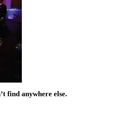
​​‌‍​‌‌‍‌ ‌‍‌‌‌​​‍‌ ‌‌‌‍‍‌‌‍ ​‌‍‌​‌‍‌‌‌ ​‍​‍‌‌​ ‌‌‌​​‍‌‌ ‌‍‍ ‌‍‌‌‌ ‍‌​‍‌‌​ ​ ‌​‌​​‍‌‌​ ​ ‌​‌​​‍‌‌​ ​‍​ ​‍‌‍​‍​ ​‍​ ‍‌​ ‍‌​ ‍​‌‍​‌​ ​​‌‍​ ​ ‌​‌‍​‍​ ‌‌‌‍​ ​‍‌‌​ ​‍​ ​‍​‍‌‌​ ‌‌‌​‌​​‍ ‍‌‍‌‍‌‍‌‌‌‍​‌‌ ‌​‌ ‌‌‌ ​‍‌‍‌‌‌​ ​‌‍‍‌‌ ​ ‌ ‌​‌‌‌​‌‍‍‌‌ ‌​‌‍ ​‌‍‌‌​‍‌‍‌ ​​‌‍‌‌‌ ​‍‌ ​ ‌ ​​‌‍‌‌‌‍​ ‌ ‌​‌‍‍‌‌ ‌‍‌‍‌‌​ ‌‌ ​​‌ ‌‌‌‍​‍‌‍ ​‌‍‍‌‌ ​ ‌‍‍​‌‍‌‌‌‍‌​​‍​‍‌ ‌