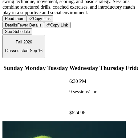
swing technique, movement, scoring, and basic strategy. Sessions
combine structured drills, coached exercises, and introductory match
play in a supportive and social environment.
Read more
Copy Link
Details
Fewer Details
Copy Link
See Schedule
Fall 2026
Classes start
Sep 16
Sunday
Monday
Tuesday
Wednesday
Thursday
Frid
6:30 PM
9
sessions
1 hr
$624.96