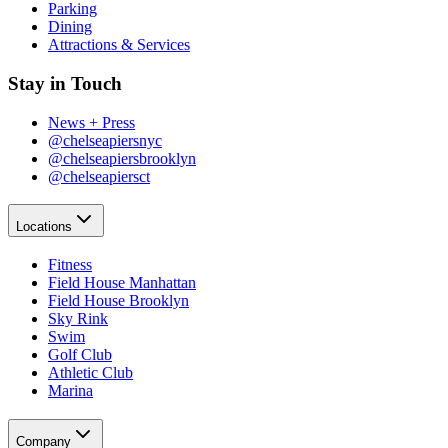
Parking​​​​‌ ‍ ​‍​‍‌‍ ‌ ​‍‌‍‍‌‌‍‌ ‌‍‍‌‌‍ ‍​‍​‍​ ‍‍​‍​‍‌ ​ ‌‍​‌‌‍ ‍‌‍‍‌‌ ‌​‌ ‍‌​‍ ‍‌‍‍‌‌‍ ​‍​‍​‍ ​​‍​‍‌‍‍​‌ ​‍‌‍‌‌‌‍‌‍​‍​‍​ ‍‍​‍​‍‌‍‍​‌ ‌​‌ ‌​‌ ​​‌ ​ ​ ‍‍​‍ ​‍ ‌‍​ ‌‍‍​‌‍‌‌‌‍ ​‌ ​ ‌‍‌‌‌‍​‌‌ ​​‌‍‍‌‌‍‌‌‌ ​‍‌ ​ ​‍ ‍‌ ​ ‌‍​‌‌‍ ‍‌‍‍‌‌ ‌​‌ ‍‌​‍ ‍‌ ​ ‌ ‌​‌ ‌‌‌‍‌​‌‍‍‌‌‍ ​‍ ‌‍‍‌‌‍ ‍‌ ‌​‌‍‌‌‌‍ ‍‌ ‌​​‍ ‌‍‌‌‌‍‌​‌‍‍‌‌ ‌​​‍ ‌‍ ‌‌‍ ‌‍‌​‌‍‌‌​ ‌‌ ​​‌ ​‍‌‍‌‌‌ ​ ‌‍‌‌‌‍ ‍‌ ‌​‌‍​‌‌ ‌​‌‍‍‌‌‍ ‌‍ ‍​ ‍ ‌‍‍‌‌‍‌​​ ‌‌‍‌‍‌‍ ‌‍ ‌ ‌​‌‍‌‌‌ ​‍​ ‍ ‌ ‌​‌ ‍‌‌ ​​‌‍‌‌​ ‌‌‍‌‍‌‍ ‌‍ ‌ ‌​‌‍‌‌‌ ​‍​ ‍ ‌ ​​‌‍​‌‌ ‌​‌‍‍​​ ‌‌‍​ ‌‍ ‌‍ ​‌ ‌‌‌‍ ‌‌‍ ‍‌ ​ ​‍‌‌​ ‌‌‌​​‍‌‌ ‌‍‍ ‌‍‌‌‌ ‍‌​‍‌‌​ ​ ‌​‌​​‍‌‌​ ​ ‌​‌​​‍‌‌​ ​‍​ ​‍​ ‌‌​ ​ ​ ‌‌​ ‍‌‌‍​ ​ ​‍‌‍‌​​ ‍​‌‍​‌​ ‍​​ ​ ​ ​ ​‍‌‌​ ​‍​ ​‍​‍‌‌​ ‌‌‌​‌​​‍ ‍‌‍ ​‌‍‍‌‌‍ ‍‌‍‍ ‌ ​ ​‍‌‌​ ‌‌‌​​‍‌‌ ‌‍‍ ‌‍‌‌‌ ‍‌​‍‌‌​ ​ ‌​‌​​‍‌‌​ ​ ‌​‌​​‍‌‌​ ​‍​ ​‍‌‍​‍​ ​​‌‍‌‍​ ‌‍‌‍‌‍​ ​‌‌‍‌‌‌‍‌‍​ ‌ ​ ​‌‌‍‌‍‌‍‌​​‍‌‌​ ​‍​ ​‍​‍‌‌​ ‌‌‌​‌​​‍ ‍‌‍ ‍‌‍​‌‌‍ ‌‌‍‌‌​ ‌‍​‍‌‍​‌‌ ​ ‌‍‌‌‌‌‌‌‌ ​‍‌‍ ​​ ‌‌‍‍​‌ ‌​‌ ‌​‌ ​​‌ ​ ​‍‌‌​ ​ ‌​​‌​‍‌‌​ ​‍‌​‌‍​‍‌‌​ ​‍‌​‌‍‌‍​ ‌‍‍​‌‍‌‌‌‍ ​‌ ​ ‌‍‌‌‌‍​‌‌ ​​‌‍‍‌‌‍‌‌‌ ​‍‌ ​ ​‍ ‍‌ ​ ‌‍​‌‌‍ ‍‌‍‍‌‌ ‌​‌ ‍‌​‍ ‍‌ ​ ‌ ‌​‌ ‌‌‌‍‌​‌‍‍‌‌‍ ​‍‌‍‌‍‍‌‌‍‌​​ ‌‌‍‌‍‌‍ ‌‍ ‌ ‌​‌‍‌‌‌ ​‍​‍‌‍‌ ‌​‌ ‍‌‌ ​​‌‍‌‌​ ‌‌‍‌‍‌‍ ‌‍ ‌ ‌​‌‍‌‌‌ ​‍​‍‌‍‌ ​​‌‍​‌‌ ‌​‌‍‍​​ ‌‌‍​ ‌‍ ‌‍ ​‌ ‌‌‌‍ ‌‌‍ ‍‌ ​ ​‍‌‌​ ‌‌‌​​‍‌‌ ‌‍‍ ‌‍‌‌‌ ‍‌​‍‌‌​ ​ ‌​‌​​‍‌‌​ ​ ‌​‌​​‍‌‌​ ​‍​ ​‍​ ‌‌​ ​ ​ ‌‌​ ‍‌‌‍​ ​ ​‍‌‍‌​​ ‍​‌‍​‌​ ‍​​ ​ ​ ​ ​‍‌‌​ ​‍​ ​‍​‍‌‌​ ‌‌‌​‌​​‍ ‍‌‍ ​‌‍‍‌‌‍ ‍‌‍‍ ‌ ​ ​‍‌‌​ ‌‌‌​​‍‌‌ ‌‍‍ ‌‍‌‌‌ ‍‌​‍‌‌​ ​ ‌​‌​​‍‌‌​ ​ ‌​‌​​‍‌‌​ ​‍​ ​‍‌‍​‍​ ​​‌‍‌‍​ ‌‍‌‍‌‍​ ​‌‌‍‌‌‌‍‌‍​ ‌ ​ ​‌‌‍‌‍‌‍‌​​‍‌‌​ ​‍​ ​‍​‍‌‌​ ‌‌‌​‌​​‍ ‍‌‍ ‍‌‍​‌‌‍ ‌‌‍‌‌​‍‌‍‌ ​​‌‍‌‌‌ ​‍‌ ​ ‌ ​​‌‍‌‌‌‍​ ‌ ‌​‌‍‍‌‌ ‌‍‌‍‌‌​ ‌‌ ​​‌ ‌‌‌‍​‍‌‍ ​‌‍‍‌‌ ​ ‌‍‍​‌‍‌‌‌‍‌​​‍​‍‌ ‌
Dining​​​​‌ ‍ ​‍​‍‌‍ ‌ ​‍‌‍‍‌‌‍‌ ‌‍‍‌‌‍ ‍​‍​‍​ ‍‍​‍​‍‌ ​ ‌‍​‌‌‍ ‍‌‍‍‌‌ ‌​‌ ‍‌​‍ ‍‌‍‍‌‌‍ ​‍​‍​‍ ​​‍​‍‌‍‍​‌ ​‍‌‍‌‌‌‍‌‍​‍​‍​ ‍‍​‍​‍‌‍‍​‌ ‌​‌ ‌​‌ ​​‌ ​ ​ ‍‍​‍ ​‍ ‌‍​ ‌‍‍​‌‍‌‌‌‍ ​‌ ​ ‌‍‌‌‌‍​‌‌ ​​‌‍‍‌‌‍‌‌‌ ​‍‌ ​ ​‍ ‍‌ ​ ‌‍​‌‌‍ ‍‌‍‍‌‌ ‌​‌ ‍‌​‍ ‍‌ ​ ‌ ‌​‌ ‌‌‌‍‌​‌‍‍‌‌‍ ​‍ ‌‍‍‌‌‍ ‍‌ ‌​‌‍‌‌‌‍ ‍‌ ‌​​‍ ‌‍‌‌‌‍‌​‌‍‍‌‌ ‌​​‍ ‌‍ ‌‌‍ ‌‍‌​‌‍‌‌​ ‌‌ ​​‌ ​‍‌‍‌‌‌ ​ ‌‍‌‌‌‍ ‍‌ ‌​‌‍​‌‌ ‌​‌‍‍‌‌‍ ‌‍ ‍​ ‍ ‌‍‍‌‌‍‌​​ ‌‌‍‌‍‌‍ ‌‍ ‌ ‌​‌‍‌‌‌ ​‍​ ‍ ‌ ‌​‌ ‍‌‌ ​​‌‍‌‌​ ‌‌‍‌‍‌‍ ‌‍ ‌ ‌​‌‍‌‌‌ ​‍​ ‍ ‌ ​​‌‍​‌‌ ‌​‌‍‍​​ ‌‌‍​ ‌‍ ‌‍ ​‌ ‌‌‌‍ ‌‌‍ ‍‌ ​ ​‍‌‌​ ‌‌‌​​‍‌‌ ‌‍‍ ‌‍‌‌‌ ‍‌​‍‌‌​ ​ ‌​‌​​‍‌‌​ ​ ‌​‌​​‍‌‌​ ​‍​ ​‍​ ‌‌​ ​ ​ ‌‌​ ‍‌‌‍​ ​ ​‍‌‍‌​​ ‍​‌‍​‌​ ‍​​ ​ ​ ​ ​‍‌‌​ ​‍​ ​‍​‍‌‌​ ‌‌‌​‌​​‍ ‍‌‍ ​‌‍‍‌‌‍ ‍‌‍‍ ‌ ​ ​‍‌‌​ ‌‌‌​​‍‌‌ ‌‍‍ ‌‍‌‌‌ ‍‌​‍‌‌​ ​ ‌​‌​​‍‌‌​ ​ ‌​‌​​‍‌‌​ ​‍​ ​‍​ ‍​‌‍‌‍‌‍‌​​ ‌‍​ ‍‌‌‍​‍‌‍‌‌​ ‌ ‌‍‌‍​ ‌​​ ‌​​ ​‍​‍‌‌​ ​‍​ ​‍​‍‌‌​ ‌‌‌​‌​​‍ ‍‌‍ ‍‌‍​‌‌‍ ‌‌‍‌‌​ ‌‍​‍‌‍​‌‌ ​ ‌‍‌‌‌‌‌‌‌ ​‍‌‍ ​​ ‌‌‍‍​‌ ‌​‌ ‌​‌ ​​‌ ​ ​‍‌‌​ ​ ‌​​‌​‍‌‌​ ​‍‌​‌‍​‍‌‌​ ​‍‌​‌‍‌‍​ ‌‍‍​‌‍‌‌‌‍ ​‌ ​ ‌‍‌‌‌‍​‌‌ ​​‌‍‍‌‌‍‌‌‌ ​‍‌ ​ ​‍ ‍‌ ​ ‌‍​‌‌‍ ‍‌‍‍‌‌ ‌​‌ ‍‌​‍ ‍‌ ​ ‌ ‌​‌ ‌‌‌‍‌​‌‍‍‌‌‍ ​‍‌‍‌‍‍‌‌‍‌​​ ‌‌‍‌‍‌‍ ‌‍ ‌ ‌​‌‍‌‌‌ ​‍​‍‌‍‌ ‌​‌ ‍‌‌ ​​‌‍‌‌​ ‌‌‍‌‍‌‍ ‌‍ ‌ ‌​‌‍‌‌‌ ​‍​‍‌‍‌ ​​‌‍​‌‌ ‌​‌‍‍​​ ‌‌‍​ ‌‍ ‌‍ ​‌ ‌‌‌‍ ‌‌‍ ‍‌ ​ ​‍‌‌​ ‌‌‌​​‍‌‌ ‌‍‍ ‌‍‌‌‌ ‍‌​‍‌‌​ ​ ‌​‌​​‍‌‌​ ​ ‌​‌​​‍‌‌​ ​‍​ ​‍​ ‌‌​ ​ ​ ‌‌​ ‍‌‌‍​ ​ ​‍‌‍‌​​ ‍​‌‍​‌​ ‍​​ ​ ​ ​ ​‍‌‌​ ​‍​ ​‍​‍‌‌​ ‌‌‌​‌​​‍ ‍‌‍ ​‌‍‍‌‌‍ ‍‌‍‍ ‌ ​ ​‍‌‌​ ‌‌‌​​‍‌‌ ‌‍‍ ‌‍‌‌‌ ‍‌​‍‌‌​ ​ ‌​‌​​‍‌‌​ ​ ‌​‌​​‍‌‌​ ​‍​ ​‍​ ‍​‌‍‌‍‌‍‌​​ ‌‍​ ‍‌‌‍​‍‌‍‌‌​ ‌ ‌‍‌‍​ ‌​​ ‌​​ ​‍​‍‌‌​ ​‍​ ​‍​‍‌‌​ ‌‌‌​‌​​‍ ‍‌‍ ‍‌‍​‌‌‍ ‌‌‍‌‌​‍‌‍‌ ​​‌‍‌‌‌ ​‍‌ ​ ‌ ​​‌‍‌‌‌‍​ ‌ ‌​‌‍‍‌‌ ‌‍‌‍‌‌​ ‌‌ ​​‌ ‌‌‌‍​‍‌‍ ​‌‍‍‌‌ ​ ‌‍‍​‌‍‌‌‌‍‌​​‍​‍‌ ‌
Attractions & Services​​​​‌ ‍ ​‍​‍‌‍ ‌ ​‍‌‍‍‌‌‍‌ ‌‍‍‌‌‍ ‍​‍​‍​ ‍‍​‍​‍‌ ​ ‌‍​‌‌‍ ‍‌‍‍‌‌ ‌​‌ ‍‌​‍ ‍‌‍‍‌‌‍ ​‍​‍​‍ ​​‍​‍‌‍‍​‌ ​‍‌‍‌‌‌‍‌‍​‍​‍​ ‍‍​‍​‍‌‍‍​‌ ‌​‌ ‌​‌ ​​‌ ​ ​ ‍‍​‍ ​‍ ‌‍​ ‌‍‍​‌‍‌‌‌‍ ​‌ ​ ‌‍‌‌‌‍​‌‌ ​​‌‍‍‌‌‍‌‌‌ ​‍‌ ​ ​‍ ‍‌ ​ ‌‍​‌‌‍ ‍‌‍‍‌‌ ‌​‌ ‍‌​‍ ‍‌ ​ ‌ ‌​‌ ‌‌‌‍‌​‌‍‍‌‌‍ ​‍ ‌‍‍‌‌‍ ‍‌ ‌​‌‍‌‌‌‍ ‍‌ ‌​​‍ ‌‍‌‌‌‍‌​‌‍‍‌‌ ‌​​‍ ‌‍ ‌‌‍ ‌‍‌​‌‍‌‌​ ‌‌ ​​‌ ​‍‌‍‌‌‌ ​ ‌‍‌‌‌‍ ‍‌ ‌​‌‍​‌‌ ‌​‌‍‍‌‌‍ ‌‍ ‍​ ‍ ‌‍‍‌‌‍‌​​ ‌‌‍‌‍‌‍ ‌‍ ‌ ‌​‌‍‌‌‌ ​‍​ ‍ ‌ ‌​‌ ‍‌‌ ​​‌‍‌‌​ ‌‌‍‌‍‌‍ ‌‍ ‌ ‌​‌‍‌‌‌ ​‍​ ‍ ‌ ​​‌‍​‌‌ ‌​‌‍‍​​ ‌‌‍​ ‌‍ ‌‍ ​‌ ‌‌‌‍ ‌‌‍ ‍‌ ​ ​‍‌‌​ ‌‌‌​​‍‌‌ ‌‍‍ ‌‍‌‌‌ ‍‌​‍‌‌​ ​ ‌​‌​​‍‌‌​ ​ ‌​‌​​‍‌‌​ ​‍​ ​‍​ ‌‌​ ​ ​ ‌‌​ ‍‌‌‍​ ​ ​‍‌‍‌​​ ‍​‌‍​‌​ ‍​​ ​ ​ ​ ​‍‌‌​ ​‍​ ​‍​‍‌‌​ ‌‌‌​‌​​‍ ‍‌‍ ​‌‍‍‌‌‍ ‍‌‍‍ ‌ ​ ​‍‌‌​ ‌‌‌​​‍‌‌ ‌‍‍ ‌‍‌‌‌ ‍‌​‍‌‌​ ​ ‌​‌​​‍‌‌​ ​ ‌​‌​​‍‌‌​ ​‍​ ​‍​ ​​​ ​ ​ ‍‌​ ‍‌​ ​‍​ ‌​‌‍​‍​ ‌ ​ ​‍​ ‌ ‌‍​‍‌‍‌​​‍‌‌​ ​‍​ ​‍​‍‌‌​ ‌‌‌​‌​​‍ ‍‌‍ ‍‌‍​‌‌‍ ‌‌‍‌‌​ ‌‍​‍‌‍​‌‌ ​ ‌‍‌‌‌‌‌‌‌ ​‍‌‍ ​​ ‌‌‍‍​‌ ‌​‌ ‌​‌ ​​‌ ​ ​‍‌‌​ ​ ‌​​‌​‍‌‌​ ​‍‌​‌‍​‍‌‌​ ​‍‌​‌‍‌‍​ ‌‍‍​‌‍‌‌‌‍ ​‌ ​ ‌‍‌‌‌‍​‌‌ ​​‌‍‍‌‌‍‌‌‌ ​‍‌ ​ ​‍ ‍‌ ​ ‌‍​‌‌‍ ‍‌‍‍‌‌ ‌​‌ ‍‌​‍ ‍‌ ​ ‌ ‌​‌ ‌‌‌‍‌​‌‍‍‌‌‍ ​‍‌‍‌‍‍‌‌‍‌​​ ‌‌‍‌‍‌‍ ‌‍ ‌ ‌​‌‍‌‌‌ ​‍​‍‌‍‌ ‌​‌ ‍‌‌ ​​‌‍‌‌​ ‌‌‍‌‍‌‍ ‌‍ ‌ ‌​‌‍‌‌‌ ​‍​‍‌‍‌ ​​‌‍​‌‌ ‌​‌‍‍​​ ‌‌‍​ ‌‍ ‌‍ ​‌ ‌‌‌‍ ‌‌‍ ‍‌ ​ ​‍‌‌​ ‌‌‌​​‍‌‌ ‌‍‍ ‌‍‌‌‌ ‍‌​‍‌‌​ ​ ‌​‌​​‍‌‌​ ​ ‌​‌​​‍‌‌​ ​‍​ ​‍​ ‌‌​ ​ ​ ‌‌​ ‍‌‌‍​ ​ ​‍‌‍‌​​ ‍​‌‍​‌​ ‍​​ ​ ​ ​ ​‍‌‌​ ​‍​ ​‍​‍‌‌​ ‌‌‌​‌​​‍ ‍‌‍ ​‌‍‍‌‌‍ ‍‌‍‍ ‌ ​ ​‍‌‌​ ‌‌‌​​‍‌‌ ‌‍‍ ‌‍‌‌‌ ‍‌​‍‌‌​ ​ ‌​‌​​‍‌‌​ ​ ‌​‌​​‍‌‌​ ​‍​ ​‍​ ​​​ ​ ​ ‍‌​ ‍‌​ ​‍​ ‌​‌‍​‍​ ‌ ​ ​‍​ ‌ ‌‍​‍‌‍‌​​‍‌‌​ ​‍​ ​‍​‍‌‌​ ‌‌‌​‌​​‍ ‍‌‍ ‍‌‍​‌‌‍ ‌‌‍‌‌​‍‌‍‌ ​​‌‍‌‌‌ ​‍‌ ​ ‌ ​​‌‍‌‌‌‍​ ‌ ‌​‌‍‍‌‌ ‌‍‌‍‌‌​ ‌‌ ​​‌ ‌‌‌‍​‍‌‍ ​‌‍‍‌‌ ​ ‌‍‍​‌‍‌‌‌‍‌​​‍​‍‌ ‌
Stay in Touch​​​​‌ ‍ ​‍​‍‌‍ ‌ ​‍‌‍‍‌‌‍‌ ‌‍‍‌‌‍ ‍​‍​‍​ ‍‍​‍​‍‌ ​ ‌‍​‌‌‍ ‍‌‍‍‌‌ ‌​‌ ‍‌​‍ ‍‌‍‍‌‌‍ ​‍​‍​‍ ​​‍​‍‌‍‍​‌ ​‍‌‍‌‌‌‍‌‍​‍​‍​ ‍‍​‍​‍‌‍‍​‌ ‌​‌ ‌​‌ ​​‌ ​ ​ ‍‍​‍ ​‍ ‌‍​ ‌‍‍​‌‍‌‌‌‍ ​‌ ​ ‌‍‌‌‌‍​‌‌ ​​‌‍‍‌‌‍‌‌‌ ​‍‌ ​ ​‍ ‍‌ ​ ‌‍​‌‌‍ ‍‌‍‍‌‌ ‌​‌ ‍‌​‍ ‍‌ ​ ‌ ‌​‌ ‌‌‌‍‌​‌‍‍‌‌‍ ​‍ ‌‍‍‌‌‍ ‍‌ ‌​‌‍‌‌‌‍ ‍‌ ‌​​‍ ‌‍‌‌‌‍‌​‌‍‍‌‌ ‌​​‍ ‌‍ ‌‌‍ ‌‍‌​‌‍‌‌​ ‌‌ ​​‌ ​‍‌‍‌‌‌ ​ ‌‍‌‌‌‍ ‍‌ ‌​‌‍​‌‌ ‌​‌‍‍‌‌‍ ‌‍ ‍​ ‍ ‌‍‍‌‌‍‌​​ ‌‌‍‌‍‌‍ ‌‍ ‌ ‌​‌‍‌‌‌ ​‍​ ‍ ‌ ‌​‌ ‍‌‌ ​​‌‍‌‌​ ‌‌‍‌‍‌‍ ‌‍ ‌ ‌​‌‍‌‌‌ ​‍​ ‍ ‌ ​​‌‍​‌‌ ‌​‌‍‍​​ ‌‌‍​ ‌‍ ‌‍ ​‌ ‌‌‌‍ ‌‌‍ ‍‌ ​ ​‍‌‌​ ‌‌‌​​‍‌‌ ‌‍‍ ‌‍‌‌‌ ‍‌​‍‌‌​ ​ ‌​‌​​‍‌‌​ ​ ‌​‌​​‍‌‌​ ​‍​ ​‍​ ‍​‌‍​‍‌‍‌​​ ​‌‌‍​‍‌‍‌‌‌‍‌‌‌‍‌​‌‍​‌​ ​‍‌‍‌‌‌‍​‌​‍‌‌​ ​‍​ ​‍​‍‌‌​ ‌‌‌​‌​​‍ ‍‌ ‌​‌‍‍‌‌ ‌​‌‍ ​‌‍‌‌​ ‌‍​‍‌‍​‌‌ ​ ‌‍‌‌‌‌‌‌‌ ​‍‌‍ ​​ ‌‌‍‍​‌ ‌​‌ ‌​‌ ​​‌ ​ ​‍‌‌​ ​ ‌​​‌​‍‌‌​ ​‍‌​‌‍​‍‌‌​ ​‍‌​‌‍‌‍​ ‌‍‍​‌‍‌‌‌‍ ​‌ ​ ‌‍‌‌‌‍​‌‌ ​​‌‍‍‌‌‍‌‌‌ ​‍‌ ​ ​‍ ‍‌ ​ ‌‍​‌‌‍ ‍‌‍‍‌‌ ‌​‌ ‍‌​‍ ‍‌ ​ ‌ ‌​‌ ‌‌‌‍‌​‌‍‍‌‌‍ ​‍‌‍‌‍‍‌‌‍‌​​ ‌‌‍‌‍‌‍ ‌‍ ‌ ‌​‌‍‌‌‌ ​‍​‍‌‍‌ ‌​‌ ‍‌‌ ​​‌‍‌‌​ ‌‌‍‌‍‌‍ ‌‍ ‌ ‌​‌‍‌‌‌ ​‍​‍‌‍‌ ​​‌‍​‌‌ ‌​‌‍‍​​ ‌‌‍​ ‌‍ ‌‍ ​‌ ‌‌‌‍ ‌‌‍ ‍‌ ​ ​‍‌‌​ ‌‌‌​​‍‌‌ ‌‍‍ ‌‍‌‌‌ ‍‌​‍‌‌​ ​ ‌​‌​​‍‌‌​ ​ ‌​‌​​‍‌‌​ ​‍​ ​‍​ ‍​‌‍​‍‌‍‌​​ ​‌‌‍​‍‌‍‌‌‌‍‌‌‌‍‌​‌‍​‌​ ​‍‌‍‌‌‌‍​‌​‍‌‌​ ​‍​ ​‍​‍‌‌​ ‌‌‌​‌​​‍ ‍‌ ‌​‌‍‍‌‌ ‌​‌‍ ​‌‍‌‌​‍‌‍‌ ​​‌‍‌‌‌ ​‍‌ ​ ‌ ​​‌‍‌‌‌‍​ ‌ ‌​‌‍‍‌‌ ‌‍‌‍‌‌​ ‌‌ ​​‌ ‌‌‌‍​‍‌‍ ​‌‍‍‌‌ ​ ‌‍‍​‌‍‌‌‌‍‌​​‍​‍‌ ‌
News + Press​​​​‌ ‍ ​‍​‍‌‍ ‌ ​‍‌‍‍‌‌‍‌ ‌‍‍‌‌‍ ‍​‍​‍​ ‍‍​‍​‍‌ ​ ‌‍​‌‌‍ ‍‌‍‍‌‌ ‌​‌ ‍‌​‍ ‍‌‍‍‌‌‍ ​‍​‍​‍ ​​‍​‍‌‍‍​‌ ​‍‌‍‌‌‌‍‌‍​‍​‍​ ‍‍​‍​‍‌‍‍​‌ ‌​‌ ‌​‌ ​​‌ ​ ​ ‍‍​‍ ​‍ ‌‍​ ‌‍‍​‌‍‌‌‌‍ ​‌ ​ ‌‍‌‌‌‍​‌‌ ​​‌‍‍‌‌‍‌‌‌ ​‍‌ ​ ​‍ ‍‌ ​ ‌‍​‌‌‍ ‍‌‍‍‌‌ ‌​‌ ‍‌​‍ ‍‌ ​ ‌ ‌​‌ ‌‌‌‍‌​‌‍‍‌‌‍ ​‍ ‌‍‍‌‌‍ ‍‌ ‌​‌‍‌‌‌‍ ‍‌ ‌​​‍ ‌‍‌‌‌‍‌​‌‍‍‌‌ ‌​​‍ ‌‍ ‌‌‍ ‌‍‌​‌‍‌‌​ ‌‌ ​​‌ ​‍‌‍‌‌‌ ​ ‌‍‌‌‌‍ ‍‌ ‌​‌‍​‌‌ ‌​‌‍‍‌‌‍ ‌‍ ‍​ ‍ ‌‍‍‌‌‍‌​​ ‌‌‍‌‍‌‍ ‌‍ ‌ ‌​‌‍‌‌‌ ​‍​ ‍ ‌ ‌​‌ ‍‌‌ ​​‌‍‌‌​ ‌‌‍‌‍‌‍ ‌‍ ‌ ‌​‌‍‌‌‌ ​‍​ ‍ ‌ ​​‌‍​‌‌ ‌​‌‍‍​​ ‌‌‍​ ‌‍ ‌‍ ​‌ ‌‌‌‍ ‌‌‍ ‍‌ ​ ​‍‌‌​ ‌‌‌​​‍‌‌ ‌‍‍ ‌‍‌‌‌ ‍‌​‍‌‌​ ​ ‌​‌​​‍‌‌​ ​ ‌​‌​​‍‌‌​ ​‍​ ​‍​ ‍​‌‍​‍‌‍‌​​ ​‌‌‍​‍‌‍‌‌‌‍‌‌‌‍‌​‌‍​‌​ ​‍‌‍‌‌‌‍​‌​‍‌‌​ ​‍​ ​‍​‍‌‌​ ‌‌‌​‌​​‍ ‍‌‍ ​‌‍‍‌‌‍ ‍‌‍‍ ‌ ​ ​‍‌‌​ ‌‌‌​​‍‌‌ ‌‍‍ ‌‍‌‌‌ ‍‌​‍‌‌​ ​ ‌​‌​​‍‌‌​ ​ ‌​‌​​‍‌‌​ ​‍​ ​‍‌‍‌‍​ ‌‌​ ​‍​ ‍‌‌‍​‌‌‍‌​​ ‍​‌‍​‍​ ‍‌​ ​‍​ ‌​​ ​ ​‍‌‌​ ​‍​ ​‍​‍‌‌​ ‌‌‌​‌​​‍ ‍‌‍ ‍‌‍​‌‌‍ ‌‌‍‌‌​ ‌‍​‍‌‍​‌‌ ​ ‌‍‌‌‌‌‌‌‌ ​‍‌‍ ​​ ‌‌‍‍​‌ ‌​‌ ‌​‌ ​​‌ ​ ​‍‌‌​ ​ ‌​​‌​‍‌‌​ ​‍‌​‌‍​‍‌‌​ ​‍‌​‌‍‌‍​ ‌‍‍​‌‍‌‌‌‍ ​‌ ​ ‌‍‌‌‌‍​‌‌ ​​‌‍‍‌‌‍‌‌‌ ​‍‌ ​ ​‍ ‍‌ ​ ‌‍​‌‌‍ ‍‌‍‍‌‌ ‌​‌ ‍‌​‍ ‍‌ ​ ‌ ‌​‌ ‌‌‌‍‌​‌‍‍‌‌‍ ​‍‌‍‌‍‍‌‌‍‌​​ ‌‌‍‌‍‌‍ ‌‍ ‌ ‌​‌‍‌‌‌ ​‍​‍‌‍‌ ‌​‌ ‍‌‌ ​​‌‍‌‌​ ‌‌‍‌‍‌‍ ‌‍ ‌ ‌​‌‍‌‌‌ ​‍​‍‌‍‌ ​​‌‍​‌‌ ‌​‌‍‍​​ ‌‌‍​ ‌‍ ‌‍ ​‌ ‌‌‌‍ ‌‌‍ ‍‌ ​ ​‍‌‌​ ‌‌‌​​‍‌‌ ‌‍‍ ‌‍‌‌‌ ‍‌​‍‌‌​ ​ ‌​‌​​‍‌‌​ ​ ‌​‌​​‍‌‌​ ​‍​ ​‍​ ‍​‌‍​‍‌‍‌​​ ​‌‌‍​‍‌‍‌‌‌‍‌‌‌‍‌​‌‍​‌​ ​‍‌‍‌‌‌‍​‌​‍‌‌​ ​‍​ ​‍​‍‌‌​ ‌‌‌​‌​​‍ ‍‌‍ ​‌‍‍‌‌‍ ‍‌‍‍ ‌ ​ ​‍‌‌​ ‌‌‌​​‍‌‌ ‌‍‍ ‌‍‌‌‌ ‍‌​‍‌‌​ ​ ‌​‌​​‍‌‌​ ​ ‌​‌​​‍‌‌​ ​‍​ ​‍‌‍‌‍​ ‌‌​ ​‍​ ‍‌‌‍​‌‌‍‌​​ ‍​‌‍​‍​ ‍‌​ ​‍​ ‌​​ ​ ​‍‌‌​ ​‍​ ​‍​‍‌‌​ ‌‌‌​‌​​‍ ‍‌‍ ‍‌‍​‌‌‍ ‌‌‍‌‌​‍‌‍‌ ​​‌‍‌‌‌ ​‍‌ ​ ‌ ​​‌‍‌‌‌‍​ ‌ ‌​‌‍‍‌‌ ‌‍‌‍‌‌​ ‌‌ ​​‌ ‌‌‌‍​‍‌‍ ​‌‍‍‌‌ ​ ‌‍‍​‌‍‌‌‌‍‌​​‍​‍‌ ‌
@chelseapiersnyc​​​​‌ ‍ ​‍​‍‌‍ ‌ ​‍‌‍‍‌‌‍‌ ‌‍‍‌‌‍ ‍​‍​‍​ ‍‍​‍​‍‌ ​ ‌‍​‌‌‍ ‍‌‍‍‌‌ ‌​‌ ‍‌​‍ ‍‌‍‍‌‌‍ ​‍​‍​‍ ​​‍​‍‌‍‍​‌ ​‍‌‍‌‌‌‍‌‍​‍​‍​ ‍‍​‍​‍‌‍‍​‌ ‌​‌ ‌​‌ ​​‌ ​ ​ ‍‍​‍ ​‍ ‌‍​ ‌‍‍​‌‍‌‌‌‍ ​‌ ​ ‌‍‌‌‌‍​‌‌ ​​‌‍‍‌‌‍‌‌‌ ​‍‌ ​ ​‍ ‍‌ ​ ‌‍​‌‌‍ ‍‌‍‍‌‌ ‌​‌ ‍‌​‍ ‍‌ ​ ‌ ‌​‌ ‌‌‌‍‌​‌‍‍‌‌‍ ​‍ ‌‍‍‌‌‍ ‍‌ ‌​‌‍‌‌‌‍ ‍‌ ‌​​‍ ‌‍‌‌‌‍‌​‌‍‍‌‌ ‌​​‍ ‌‍ ‌‌‍ ‌‍‌​‌‍‌‌​ ‌‌ ​​‌ ​‍‌‍‌‌‌ ​ ‌‍‌‌‌‍ ‍‌ ‌​‌‍​‌‌ ‌​‌‍‍‌‌‍ ‌‍ ‍​ ‍ ‌‍‍‌‌‍‌​​ ‌‌‍‌‍‌‍ ‌‍ ‌ ‌​‌‍‌‌‌ ​‍​ ‍ ‌ ‌​‌ ‍‌‌ ​​‌‍‌‌​ ‌‌‍‌‍‌‍ ‌‍ ‌ ‌​‌‍‌‌‌ ​‍​ ‍ ‌ ​​‌‍​‌‌ ‌​‌‍‍​​ ‌‌‍​ ‌‍ ‌‍ ​‌ ‌‌‌‍ ‌‌‍ ‍‌ ​ ​‍‌‌​ ‌‌‌​​‍‌‌ ‌‍‍ ‌‍‌‌‌ ‍‌​‍‌‌​ ​ ‌​‌​​‍‌‌​ ​ ‌​‌​​‍‌‌​ ​‍​ ​‍​ ‍​‌‍​‍‌‍‌​​ ​‌‌‍​‍‌‍‌‌‌‍‌‌‌‍‌​‌‍​‌​ ​‍‌‍‌‌‌‍​‌​‍‌‌​ ​‍​ ​‍​‍‌‌​ ‌‌‌​‌​​‍ ‍‌‍ ​‌‍‍‌‌‍ ‍‌‍‍ ‌ ​ ​‍‌‌​ ‌‌‌​​‍‌‌ ‌‍‍ ‌‍‌‌‌ ‍‌​‍‌‌​ ​ ‌​‌​​‍‌‌​ ​ ‌​‌​​‍‌‌​ ​‍​ ​‍​ ‌​​ ​ ​ ​​‌‍‌‌‌‍​ ‌‍​‌​ ​​​ ‌​‌‍‌‌‌‍‌‍​ ‌​​ ‍‌​‍‌‌​ ​‍​ ​‍​‍‌‌​ ‌‌‌​‌​​‍ ‍‌‍ ‍‌‍​‌‌‍ ‌‌‍‌‌​ ‌‍​‍‌‍​‌‌ ​ ‌‍‌‌‌‌‌‌‌ ​‍‌‍ ​​ ‌‌‍‍​‌ ‌​‌ ‌​‌ ​​‌ ​ ​‍‌‌​ ​ ‌​​‌​‍‌‌​ ​‍‌​‌‍​‍‌‌​ ​‍‌​‌‍‌‍​ ‌‍‍​‌‍‌‌‌‍ ​‌ ​ ‌‍‌‌‌‍​‌‌ ​​‌‍‍‌‌‍‌‌‌ ​‍‌ ​ ​‍ ‍‌ ​ ‌‍​‌‌‍ ‍‌‍‍‌‌ ‌​‌ ‍‌​‍ ‍‌ ​ ‌ ‌​‌ ‌‌‌‍‌​‌‍‍‌‌‍ ​‍‌‍‌‍‍‌‌‍‌​​ ‌‌‍‌‍‌‍ ‌‍ ‌ ‌​‌‍‌‌‌ ​‍​‍‌‍‌ ‌​‌ ‍‌‌ ​​‌‍‌‌​ ‌‌‍‌‍‌‍ ‌‍ ‌ ‌​‌‍‌‌‌ ​‍​‍‌‍‌ ​​‌‍​‌‌ ‌​‌‍‍​​ ‌‌‍​ ‌‍ ‌‍ ​‌ ‌‌‌‍ ‌‌‍ ‍‌ ​ ​‍‌‌​ ‌‌‌​​‍‌‌ ‌‍‍ ‌‍‌‌‌ ‍‌​‍‌‌​ ​ ‌​‌​​‍‌‌​ ​ ‌​‌​​‍‌‌​ ​‍​ ​‍​ ‍​‌‍​‍‌‍‌​​ ​‌‌‍​‍‌‍‌‌‌‍‌‌‌‍‌​‌‍​‌​ ​‍‌‍‌‌‌‍​‌​‍‌‌​ ​‍​ ​‍​‍‌‌​ ‌‌‌​‌​​‍ ‍‌‍ ​‌‍‍‌‌‍ ‍‌‍‍ ‌ ​ ​‍‌‌​ ‌‌‌​​‍‌‌ ‌‍‍ ‌‍‌‌‌ ‍‌​‍‌‌​ ​ ‌​‌​​‍‌‌​ ​ ‌​‌​​‍‌‌​ ​‍​ ​‍​ ‌​​ ​ ​ ​​‌‍‌‌‌‍​ ‌‍​‌​ ​​​ ‌​‌‍‌‌‌‍‌‍​ ‌​​ ‍‌​‍‌‌​ ​‍​ ​‍​‍‌‌​ ‌‌‌​‌​​‍ ‍‌‍ ‍‌‍​‌‌‍ ‌‌‍‌‌​‍‌‍‌ ​​‌‍‌‌‌ ​‍‌ ​ ‌ ​​‌‍‌‌‌‍​ ‌ ‌​‌‍‍‌‌ ‌‍‌‍‌‌​ ‌‌ ​​‌ ‌‌‌‍​‍‌‍ ​‌‍‍‌‌ ​ ‌‍‍​‌‍‌‌‌‍‌​​‍​‍‌ ‌
@chelseapiersbrooklyn​​​​‌ ‍ ​‍​‍‌‍ ‌ ​‍‌‍‍‌‌‍‌ ‌‍‍‌‌‍ ‍​‍​‍​ ‍‍​‍​‍‌ ​ ‌‍​‌‌‍ ‍‌‍‍‌‌ ‌​‌ ‍‌​‍ ‍‌‍‍‌‌‍ ​‍​‍​‍ ​​‍​‍‌‍‍​‌ ​‍‌‍‌‌‌‍‌‍​‍​‍​ ‍‍​‍​‍‌‍‍​‌ ‌​‌ ‌​‌ ​​‌ ​ ​ ‍‍​‍ ​‍ ‌‍​ ‌‍‍​‌‍‌‌‌‍ ​‌ ​ ‌‍‌‌‌‍​‌‌ ​​‌‍‍‌‌‍‌‌‌ ​‍‌ ​ ​‍ ‍‌ ​ ‌‍​‌‌‍ ‍‌‍‍‌‌ ‌​‌ ‍‌​‍ ‍‌ ​ ‌ ‌​‌ ‌‌‌‍‌​‌‍‍‌‌‍ ​‍ ‌‍‍‌‌‍ ‍‌ ‌​‌‍‌‌‌‍ ‍‌ ‌​​‍ ‌‍‌‌‌‍‌​‌‍‍‌‌ ‌​​‍ ‌‍ ‌‌‍ ‌‍‌​‌‍‌‌​ ‌‌ ​​‌ ​‍‌‍‌‌‌ ​ ‌‍‌‌‌‍ ‍‌ ‌​‌‍​‌‌ ‌​‌‍‍‌‌‍ ‌‍ ‍​ ‍ ‌‍‍‌‌‍‌​​ ‌‌‍‌‍‌‍ ‌‍ ‌ ‌​‌‍‌‌‌ ​‍​ ‍ ‌ ‌​‌ ‍‌‌ ​​‌‍‌‌​ ‌‌‍‌‍‌‍ ‌‍ ‌ ‌​‌‍‌‌‌ ​‍​ ‍ ‌ ​​‌‍​‌‌ ‌​‌‍‍​​ ‌‌‍​ ‌‍ ‌‍ ​‌ ‌‌‌‍ ‌‌‍ ‍‌ ​ ​‍‌‌​ ‌‌‌​​‍‌‌ ‌‍‍ ‌‍‌‌‌ ‍‌​‍‌‌​ ​ ‌​‌​​‍‌‌​ ​ ‌​‌​​‍‌‌​ ​‍​ ​‍​ ‍​‌‍​‍‌‍‌​​ ​‌‌‍​‍‌‍‌‌‌‍‌‌‌‍‌​‌‍​‌​ ​‍‌‍‌‌‌‍​‌​‍‌‌​ ​‍​ ​‍​‍‌‌​ ‌‌‌​‌​​‍ ‍‌‍ ​‌‍‍‌‌‍ ‍‌‍‍ ‌ ​ ​‍‌‌​ ‌‌‌​​‍‌‌ ‌‍‍ ‌‍‌‌‌ ‍‌​‍‌‌​ ​ ‌​‌​​‍‌‌​ ​ ‌​‌​​‍‌‌​ ​‍​ ​‍​ ​ ​ ‌ ​ ‍​​ ​‌‌‍‌​​ ​‍‌‍‌​‌‍​‍‌‍‌‌​ ‌ ​ ​‍​ ​​​ ‌‍​ ‍‌​ ‌‌​ ​ ​ ​‍​ ‌​‌‍‌‍‌‍‌‍‌‍​‌​ ‌‌​ ‌‌‌‍​‍‌‍​ ‌‍‌‌​ ‌‌‌‍‌‌‌‍​ ‌‍​‌​ ‍​​ ​‍​‍‌‌​ ​‍​ ​‍​‍‌‌​ ‌‌‌​‌​​‍ ‍‌‍ ‍‌‍​‌‌‍ ‌‌‍‌‌​ ‌‍​‍‌‍​‌‌ ​ ‌‍‌‌‌‌‌‌‌ ​‍‌‍ ​​ ‌‌‍‍​‌ ‌​‌ ‌​‌ ​​‌ ​ ​‍‌‌​ ​ ‌​​‌​‍‌‌​ ​‍‌​‌‍​‍‌‌​ ​‍‌​‌‍‌‍​ ‌‍‍​‌‍‌‌‌‍ ​‌ ​ ‌‍‌‌‌‍​‌‌ ​​‌‍‍‌‌‍‌‌‌ ​‍‌ ​ ​‍ ‍‌ ​ ‌‍​‌‌‍ ‍‌‍‍‌‌ ‌​‌ ‍‌​‍ ‍‌ ​ ‌ ‌​‌ ‌‌‌‍‌​‌‍‍‌‌‍ ​‍‌‍‌‍‍‌‌‍‌​​ ‌‌‍‌‍‌‍ ‌‍ ‌ ‌​‌‍‌‌‌ ​‍​‍‌‍‌ ‌​‌ ‍‌‌ ​​‌‍‌‌​ ‌‌‍‌‍‌‍ ‌‍ ‌ ‌​‌‍‌‌‌ ​‍​‍‌‍‌ ​​‌‍​‌‌ ‌​‌‍‍​​ ‌‌‍​ ‌‍ ‌‍ ​‌ ‌‌‌‍ ‌‌‍ ‍‌ ​ ​‍‌‌​ ‌‌‌​​‍‌‌ ‌‍‍ ‌‍‌‌‌ ‍‌​‍‌‌​ ​ ‌​‌​​‍‌‌​ ​ ‌​‌​​‍‌‌​ ​‍​ ​‍​ ‍​‌‍​‍‌‍‌​​ ​‌‌‍​‍‌‍‌‌‌‍‌‌‌‍‌​‌‍​‌​ ​‍‌‍‌‌‌‍​‌​‍‌‌​ ​‍​ ​‍​‍‌‌​ ‌‌‌​‌​​‍ ‍‌‍ ​‌‍‍‌‌‍ ‍‌‍‍ ‌ ​ ​‍‌‌​ ‌‌‌​​‍‌‌ ‌‍‍ ‌‍‌‌‌ ‍‌​‍‌‌​ ​ ‌​‌​​‍‌‌​ ​ ‌​‌​​‍‌‌​ ​‍​ ​‍​ ​ ​ ‌ ​ ‍​​ ​‌‌‍‌​​ ​‍‌‍‌​‌‍​‍‌‍‌‌​ ‌ ​ ​‍​ ​​​ ‌‍​ ‍‌​ ‌‌​ ​ ​ ​‍​ ‌​‌‍‌‍‌‍‌‍‌‍​‌​ ‌‌​ ‌‌‌‍​‍‌‍​ ‌‍‌‌​ ‌‌‌‍‌‌‌‍​ ‌‍​‌​ ‍​​ ​‍​‍‌‌​ ​‍​ ​‍​‍‌‌​ ‌‌‌​‌​​‍ ‍‌‍ ‍‌‍​‌‌‍ ‌‌‍‌‌​‍‌‍‌ ​​‌‍‌‌‌ ​‍‌ ​ ‌ ​​‌‍‌‌‌‍​ ‌ ‌​‌‍‍‌‌ ‌‍‌‍‌‌​ ‌‌ ​​‌ ‌‌‌‍​‍‌‍ ​‌‍‍‌‌ ​ ‌‍‍​‌‍‌‌‌‍‌​​‍​‍‌ ‌
@chelseapiersct​​​​‌ ‍ ​‍​‍‌‍ ‌ ​‍‌‍‍‌‌‍‌ ‌‍‍‌‌‍ ‍​‍​‍​ ‍‍​‍​‍‌ ​ ‌‍​‌‌‍ ‍‌‍‍‌‌ ‌​‌ ‍‌​‍ ‍‌‍‍‌‌‍ ​‍​‍​‍ ​​‍​‍‌‍‍​‌ ​‍‌‍‌‌‌‍‌‍​‍​‍​ ‍‍​‍​‍‌‍‍​‌ ‌​‌ ‌​‌ ​​‌ ​ ​ ‍‍​‍ ​‍ ‌‍​ ‌‍‍​‌‍‌‌‌‍ ​‌ ​ ‌‍‌‌‌‍​‌‌ ​​‌‍‍‌‌‍‌‌‌ ​‍‌ ​ ​‍ ‍‌ ​ ‌‍​‌‌‍ ‍‌‍‍‌‌ ‌​‌ ‍‌​‍ ‍‌ ​ ‌ ‌​‌ ‌‌‌‍‌​‌‍‍‌‌‍ ​‍ ‌‍‍‌‌‍ ‍‌ ‌​‌‍‌‌‌‍ ‍‌ ‌​​‍ ‌‍‌‌‌‍‌​‌‍‍‌‌ ‌​​‍ ‌‍ ‌‌‍ ‌‍‌​‌‍‌‌​ ‌‌ ​​‌ ​‍‌‍‌‌‌ ​ ‌‍‌‌‌‍ ‍‌ ‌​‌‍​‌‌ ‌​‌‍‍‌‌‍ ‌‍ ‍​ ‍ ‌‍‍‌‌‍‌​​ ‌‌‍‌‍‌‍ ‌‍ ‌ ‌​‌‍‌‌‌ ​‍​ ‍ ‌ ‌​‌ ‍‌‌ ​​‌‍‌‌​ ‌‌‍‌‍‌‍ ‌‍ ‌ ‌​‌‍‌‌‌ ​‍​ ‍ ‌ ​​‌‍​‌‌ ‌​‌‍‍​​ ‌‌‍​ ‌‍ ‌‍ ​‌ ‌‌‌‍ ‌‌‍ ‍‌ ​ ​‍‌‌​ ‌‌‌​​‍‌‌ ‌‍‍ ‌‍‌‌‌ ‍‌​‍‌‌​ ​ ‌​‌​​‍‌‌​ ​ ‌​‌​​‍‌‌​ ​‍​ ​‍​ ‍​‌‍​‍‌‍‌​​ ​‌‌‍​‍‌‍‌‌‌‍‌‌‌‍‌​‌‍​‌​ ​‍‌‍‌‌‌‍​‌​‍‌‌​ ​‍​ ​‍​‍‌‌​ ‌‌‌​‌​​‍ ‍‌‍ ​‌‍‍‌‌‍ ‍‌‍‍ ‌ ​ ​‍‌‌​ ‌‌‌​​‍‌‌ ‌‍‍ ‌‍‌‌‌ ‍‌​‍‌‌​ ​ ‌​‌​​‍‌‌​ ​ ‌​‌​​‍‌‌​ ​‍​ ​‍‌‍​‌‌‍‌​​ ‌ ‌‍‌‌‌‍​ ​ ‌‌​ ‌‍​ ‌​​ ​​​ ‌ ‌‍​‍‌‍​‌‌‍‌​​ ‌‍‌‍‌‍​ ‍​​ ‍‌‌‍‌‍‌‍​‍​ ‌‍‌‍​‍​ ​​​ ‌​​ ​ ‌‍‌​‌‍​‍​ ​‌​ ‌‍​ ​ ​ ‌ ​ ​‌​ ‌‍​‍‌‌​ ​‍​ ​‍​‍‌‌​ ‌‌‌​‌​​‍ ‍‌‍ ‍‌‍​‌‌‍ ‌‌‍‌‌​ ‌‍​‍‌‍​‌‌ ​ ‌‍‌‌‌‌‌‌‌ ​‍‌‍ ​​ ‌‌‍‍​‌ ‌​‌ ‌​‌ ​​‌ ​ ​‍‌‌​ ​ ‌​​‌​‍‌‌​ ​‍‌​‌‍​‍‌‌​ ​‍‌​‌‍‌‍​ ‌‍‍​‌‍‌‌‌‍ ​‌ ​ ‌‍‌‌‌‍​‌‌ ​​‌‍‍‌‌‍‌‌‌ ​‍‌ ​ ​‍ ‍‌ ​ ‌‍​‌‌‍ ‍‌‍‍‌‌ ‌​‌ ‍‌​‍ ‍‌ ​ ‌ ‌​‌ ‌‌‌‍‌​‌‍‍‌‌‍ ​‍‌‍‌‍‍‌‌‍‌​​ ‌‌‍‌‍‌‍ ‌‍ ‌ ‌​‌‍‌‌‌ ​‍​‍‌‍‌ ‌​‌ ‍‌‌ ​​‌‍‌‌​ ‌‌‍‌‍‌‍ ‌‍ ‌ ‌​‌‍‌‌‌ ​‍​‍‌‍‌ ​​‌‍​‌‌ ‌​‌‍‍​​ ‌‌‍​ ‌‍ ‌‍ ​‌ ‌‌‌‍ ‌‌‍ ‍‌ ​ ​‍‌‌​ ‌‌‌​​‍‌‌ ‌‍‍ ‌‍‌‌‌ ‍‌​‍‌‌​ ​ ‌​‌​​‍‌‌​ ​ ‌​‌​​‍‌‌​ ​‍​ ​‍​ ‍​‌‍​‍‌‍‌​​ ​‌‌‍​‍‌‍‌‌‌‍‌‌‌‍‌​‌‍​‌​ ​‍‌‍‌‌‌‍​‌​‍‌‌​ ​‍​ ​‍​‍‌‌​ ‌‌‌​‌​​‍ ‍‌‍ ​‌‍‍‌‌‍ ‍‌‍‍ ‌ ​ ​‍‌‌​ ‌‌‌​​‍‌‌ ‌‍‍ ‌‍‌‌‌ ‍‌​‍‌‌​ ​ ‌​‌​​‍‌‌​ ​ ‌​‌​​‍‌‌​ ​‍​ ​‍‌‍​‌‌‍‌​​ ‌ ‌‍‌‌‌‍​ ​ ‌‌​ ‌‍​ ‌​​ ​​​ ‌ ‌‍​‍‌‍​‌‌‍‌​​ ‌‍‌‍‌‍​ ‍​​ ‍‌‌‍‌‍‌‍​‍​ ‌‍‌‍​‍​ ​​​ ‌​​ ​ ‌‍‌​‌‍​‍​ ​‌​ ‌‍​ ​ ​ ‌ ​ ​‌​ ‌‍​‍‌‌​ ​‍​ ​‍​‍‌‌​ ‌‌‌​‌​​‍ ‍‌‍ ‍‌‍​‌‌‍ ‌‌‍‌‌​‍‌‍‌ ​​‌‍‌‌‌ ​‍‌ ​ ‌ ​​‌‍‌‌‌‍​ ‌ ‌​‌‍‍‌‌ ‌‍‌‍‌‌​ ‌‌ ​​‌ ‌‌‌‍​‍‌‍ ​‌‍‍‌‌ ​ ‌‍‍​‌‍‌‌‌‍‌​​‍​‍‌ ‌
Locations​​​​‌ ‍ ​‍​‍‌‍ ‌ ​‍‌‍‍‌‌‍‌ ‌‍‍‌‌‍ ‍​‍​‍​ ‍‍​‍​‍‌ ​ ‌‍​‌‌‍ ‍‌‍‍‌‌ ‌​‌ ‍‌​‍ ‍‌‍‍‌‌‍ ​‍​‍​‍ ​​‍​‍‌‍‍​‌ ​‍‌‍‌‌‌‍‌‍​‍​‍​ ‍‍​‍​‍‌‍‍​‌ ‌​‌ ‌​‌ ​​‌ ​ ​ ‍‍​‍ ​‍ ‌‍​ ‌‍‍​‌‍‌‌‌‍ ​‌ ​ ‌‍‌‌‌‍​‌‌ ​​‌‍‍‌‌‍‌‌‌ ​‍‌ ​ ​‍ ‍‌ ​ ‌‍​‌‌‍ ‍‌‍‍‌‌ ‌​‌ ‍‌​‍ ‍‌ ​ ‌ ‌​‌ ‌‌‌‍‌​‌‍‍‌‌‍ ​‍ ‌‍‍‌‌‍ ‍‌ ‌​‌‍‌‌‌‍ ‍‌ ‌​​‍ ‌‍‌‌‌‍‌​‌‍‍‌‌ ‌​​‍ ‌‍ ‌‌‍ ‌‍‌​‌‍‌‌​ ‌‌ ​​‌ ​‍‌‍‌‌‌ ​ ‌‍‌‌‌‍ ‍‌ ‌​‌‍​‌‌ ‌​‌‍‍‌‌‍ ‌‍ ‍​ ‍ ‌‍‍‌‌‍‌​​ ‌‌‍‌‍‌‍ ‌‍ ‌ ‌​‌‍‌‌‌ ​‍​ ‍ ‌ ‌​‌ ‍‌‌ ​​‌‍‌‌​ ‌‌‍‌‍‌‍ ‌‍ ‌ ‌​‌‍‌‌‌ ​‍​ ‍ ‌ ​​‌‍​‌‌ ‌​‌‍‍​​ ‌‌‍​ ‌‍ ‌‍ ​‌ ‌‌‌‍ ‌‌‍ ‍‌ ​ ​‍‌‌​ ‌‌‌​​‍‌‌ ‌‍‍ ‌‍‌‌‌ ‍‌​‍‌‌​ ​ ‌​‌​​‍‌‌​ ​ ‌​‌​​‍‌‌​ ​‍​ ​‍‌‍‌‌‌‍​‍​ ​‍​ ‍​‌‍​ ​ ‌‌‌‍​ ‌‍​ ‌‍‌‌‌‍​‍‌‍​‌​ ​‌​‍‌‌​ ​‍​ ​‍​‍‌‌​ ‌‌‌​‌​​‍ ‍‌ ‌​‌‍‍‌‌ ‌​‌‍ ​‌‍‌‌​ ‌‍​‍‌‍​‌‌ ​ ‌‍‌‌‌‌‌‌‌ ​‍‌‍ ​​ ‌‌‍‍​‌ ‌​‌ ‌​‌ ​​‌ ​ ​‍‌‌​ ​ ‌​​‌​‍‌‌​ ​‍‌​‌‍​‍‌‌​ ​‍‌​‌‍‌‍​ ‌‍‍​‌‍‌‌‌‍ ​‌ ​ ‌‍‌‌‌‍​‌‌ ​​‌‍‍‌‌‍‌‌‌ ​‍‌ ​ ​‍ ‍‌ ​ ‌‍​‌‌‍ ‍‌‍‍‌‌ ‌​‌ ‍‌​‍ ‍‌ ​ ‌ ‌​‌ ‌‌‌‍‌​‌‍‍‌‌‍ ​‍‌‍‌‍‍‌‌‍‌​​ ‌‌‍‌‍‌‍ ‌‍ ‌ ‌​‌‍‌‌‌ ​‍​‍‌‍‌ ‌​‌ ‍‌‌ ​​‌‍‌‌​ ‌‌‍‌‍‌‍ ‌‍ ‌ ‌​‌‍‌‌‌ ​‍​‍‌‍‌ ​​‌‍​‌‌ ‌​‌‍‍​​ ‌‌‍​ ‌‍ ‌‍ ​‌ ‌‌‌‍ ‌‌‍ ‍‌ ​ ​‍‌‌​ ‌‌‌​​‍‌‌ ‌‍‍ ‌‍‌‌‌ ‍‌​‍‌‌​ ​ ‌​‌​​‍‌‌​ ​ ‌​‌​​‍‌‌​ ​‍​ ​‍‌‍‌‌‌‍​‍​ ​‍​ ‍​‌‍​ ​ ‌‌‌‍​ ‌‍​ ‌‍‌‌‌‍​‍‌‍​‌​ ​‌​‍‌‌​ ​‍​ ​‍​‍‌‌​ ‌‌‌​‌​​‍ ‍‌ ‌​‌‍‍‌‌ ‌​‌‍ ​‌‍‌‌​‍‌‍‌ ​​‌‍‌‌‌ ​‍‌ ​ ‌ ​​‌‍‌‌‌‍​ ‌ ‌​‌‍‍‌‌ ‌‍‌‍‌‌​ ‌‌ ​​‌ ‌‌‌‍​‍‌‍ ​‌‍‍‌‌ ​ ‌‍‍​‌‍‌‌‌‍‌​​‍​‍‌ ‌
Fitness​​​​‌ ‍ ​‍​‍‌‍ ‌ ​‍‌‍‍‌‌‍‌ ‌‍‍‌‌‍ ‍​‍​‍​ ‍‍​‍​‍‌ ​ ‌‍​‌‌‍ ‍‌‍‍‌‌ ‌​‌ ‍‌​‍ ‍‌‍‍‌‌‍ ​‍​‍​‍ ​​‍​‍‌‍‍​‌ ​‍‌‍‌‌‌‍‌‍​‍​‍​ ‍‍​‍​‍‌‍‍​‌ ‌​‌ ‌​‌ ​​‌ ​ ​ ‍‍​‍ ​‍ ‌‍​ ‌‍‍​‌‍‌‌‌‍ ​‌ ​ ‌‍‌‌‌‍​‌‌ ​​‌‍‍‌‌‍‌‌‌ ​‍‌ ​ ​‍ ‍‌ ​ ‌‍​‌‌‍ ‍‌‍‍‌‌ ‌​‌ ‍‌​‍ ‍‌ ​ ‌ ‌​‌ ‌‌‌‍‌​‌‍‍‌‌‍ ​‍ ‌‍‍‌‌‍ ‍‌ ‌​‌‍‌‌‌‍ ‍‌ ‌​​‍ ‌‍‌‌‌‍‌​‌‍‍‌‌ ‌​​‍ ‌‍ ‌‌‍ ‌‍‌​‌‍‌‌​ ‌‌ ​​‌ ​‍‌‍‌‌‌ ​ ‌‍‌‌‌‍ ‍‌ ‌​‌‍​‌‌ ‌​‌‍‍‌‌‍ ‌‍ ‍​ ‍ ‌‍‍‌‌‍‌​​ ‌‌‍‌‍‌‍ ‌‍ ‌ ‌​‌‍‌‌‌ ​‍​ ‍ ‌ ‌​‌ ‍‌‌ ​​‌‍‌‌​ ‌‌‍‌‍‌‍ ‌‍ ‌ ‌​‌‍‌‌‌ ​‍​ ‍ ‌ ​​‌‍​‌‌ ‌​‌‍‍​​ ‌‌‍​ ‌‍ ‌‍ ​‌ ‌‌‌‍ ‌‌‍ ‍‌ ​ ​‍‌‌​ ‌‌‌​​‍‌‌ ‌‍‍ ‌‍‌‌‌ ‍‌​‍‌‌​ ​ ‌​‌​​‍‌‌​ ​ ‌​‌​​‍‌‌​ ​‍​ ​‍‌‍‌‌‌‍​‍​ ​‍​ ‍​‌‍​ ​ ‌‌‌‍​ ‌‍​ ‌‍‌‌‌‍​‍‌‍​‌​ ​‌​‍‌‌​ ​‍​ ​‍​‍‌‌​ ‌‌‌​‌​​‍ ‍‌‍ ​‌‍‍‌‌‍ ‍‌‍‍ ‌ ​ ​‍‌‌​ ‌‌‌​​‍‌‌ ‌‍‍ ‌‍‌‌‌ ‍‌​‍‌‌​ ​ ‌​‌​​‍‌‌​ ​ ‌​‌​​‍‌‌​ ​‍​ ​‍​ ​‍​ ​ ​ ​ ‌‍​ ‌‍‌‌​ ‍​​ ‌‍​ ​‌​ ‌​‌‍​‌‌‍​ ​ ‍‌​‍‌‌​ ​‍​ ​‍​‍‌‌​ ‌‌‌​‌​​‍ ‍‌‍ ‍‌‍​‌‌‍ ‌‌‍‌‌​ ‌‍​‍‌‍​‌‌ ​ ‌‍‌‌‌‌‌‌‌ ​‍‌‍ ​​ ‌‌‍‍​‌ ‌​‌ ‌​‌ ​​‌ ​ ​‍‌‌​ ​ ‌​​‌​‍‌‌​ ​‍‌​‌‍​‍‌‌​ ​‍‌​‌‍‌‍​ ‌‍‍​‌‍‌‌‌‍ ​‌ ​ ‌‍‌‌‌‍​‌‌ ​​‌‍‍‌‌‍‌‌‌ ​‍‌ ​ ​‍ ‍‌ ​ ‌‍​‌‌‍ ‍‌‍‍‌‌ ‌​‌ ‍‌​‍ ‍‌ ​ ‌ ‌​‌ ‌‌‌‍‌​‌‍‍‌‌‍ ​‍‌‍‌‍‍‌‌‍‌​​ ‌‌‍‌‍‌‍ ‌‍ ‌ ‌​‌‍‌‌‌ ​‍​‍‌‍‌ ‌​‌ ‍‌‌ ​​‌‍‌‌​ ‌‌‍‌‍‌‍ ‌‍ ‌ ‌​‌‍‌‌‌ ​‍​‍‌‍‌ ​​‌‍​‌‌ ‌​‌‍‍​​ ‌‌‍​ ‌‍ ‌‍ ​‌ ‌‌‌‍ ‌‌‍ ‍‌ ​ ​‍‌‌​ ‌‌‌​​‍‌‌ ‌‍‍ ‌‍‌‌‌ ‍‌​‍‌‌​ ​ ‌​‌​​‍‌‌​ ​ ‌​‌​​‍‌‌​ ​‍​ ​‍‌‍‌‌‌‍​‍​ ​‍​ ‍​‌‍​ ​ ‌‌‌‍​ ‌‍​ ‌‍‌‌‌‍​‍‌‍​‌​ ​‌​‍‌‌​ ​‍​ ​‍​‍‌‌​ ‌‌‌​‌​​‍ ‍‌‍ ​‌‍‍‌‌‍ ‍‌‍‍ ‌ ​ ​‍‌‌​ ‌‌‌​​‍‌‌ ‌‍‍ ‌‍‌‌‌ ‍‌​‍‌‌​ ​ ‌​‌​​‍‌‌​ ​ ‌​‌​​‍‌‌​ ​‍​ ​‍​ ​‍​ ​ ​ ​ ‌‍​ ‌‍‌‌​ ‍​​ ‌‍​ ​‌​ ‌​‌‍​‌‌‍​ ​ ‍‌​‍‌‌​ ​‍​ ​‍​‍‌‌​ ‌‌‌​‌​​‍ ‍‌‍ ‍‌‍​‌‌‍ ‌‌‍‌‌​‍‌‍‌ ​​‌‍‌‌‌ ​‍‌ ​ ‌ ​​‌‍‌‌‌‍​ ‌ ‌​‌‍‍‌‌ ‌‍‌‍‌‌​ ‌‌ ​​‌ ‌‌‌‍​‍‌‍ ​‌‍‍‌‌ ​ ‌‍‍​‌‍‌‌‌‍‌​​‍​‍‌ ‌
Field House Manhattan​​​​‌ ‍ ​‍​‍‌‍ ‌ ​‍‌‍‍‌‌‍‌ ‌‍‍‌‌‍ ‍​‍​‍​ ‍‍​‍​‍‌ ​ ‌‍​‌‌‍ ‍‌‍‍‌‌ ‌​‌ ‍‌​‍ ‍‌‍‍‌‌‍ ​‍​‍​‍ ​​‍​‍‌‍‍​‌ ​‍‌‍‌‌‌‍‌‍​‍​‍​ ‍‍​‍​‍‌‍‍​‌ ‌​‌ ‌​‌ ​​‌ ​ ​ ‍‍​‍ ​‍ ‌‍​ ‌‍‍​‌‍‌‌‌‍ ​‌ ​ ‌‍‌‌‌‍​‌‌ ​​‌‍‍‌‌‍‌‌‌ ​‍‌ ​ ​‍ ‍‌ ​ ‌‍​‌‌‍ ‍‌‍‍‌‌ ‌​‌ ‍‌​‍ ‍‌ ​ ‌ ‌​‌ ‌‌‌‍‌​‌‍‍‌‌‍ ​‍ ‌‍‍‌‌‍ ‍‌ ‌​‌‍‌‌‌‍ ‍‌ ‌​​‍ ‌‍‌‌‌‍‌​‌‍‍‌‌ ‌​​‍ ‌‍ ‌‌‍ ‌‍‌​‌‍‌‌​ ‌‌ ​​‌ ​‍‌‍‌‌‌ ​ ‌‍‌‌‌‍ ‍‌ ‌​‌‍​‌‌ ‌​‌‍‍‌‌‍ ‌‍ ‍​ ‍ ‌‍‍‌‌‍‌​​ ‌‌‍‌‍‌‍ ‌‍ ‌ ‌​‌‍‌‌‌ ​‍​ ‍ ‌ ‌​‌ ‍‌‌ ​​‌‍‌‌​ ‌‌‍‌‍‌‍ ‌‍ ‌ ‌​‌‍‌‌‌ ​‍​ ‍ ‌ ​​‌‍​‌‌ ‌​‌‍‍​​ ‌‌‍​ ‌‍ ‌‍ ​‌ ‌‌‌‍ ‌‌‍ ‍‌ ​ ​‍‌‌​ ‌‌‌​​‍‌‌ ‌‍‍ ‌‍‌‌‌ ‍‌​‍‌‌​ ​ ‌​‌​​‍‌‌​ ​ ‌​‌​​‍‌‌​ ​‍​ ​‍‌‍‌‌‌‍​‍​ ​‍​ ‍​‌‍​ ​ ‌‌‌‍​ ‌‍​ ‌‍‌‌‌‍​‍‌‍​‌​ ​‌​‍‌‌​ ​‍​ ​‍​‍‌‌​ ‌‌‌​‌​​‍ ‍‌‍ ​‌‍‍‌‌‍ ‍‌‍‍ ‌ ​ ​‍‌‌​ ‌‌‌​​‍‌‌ ‌‍‍ ‌‍‌‌‌ ‍‌​‍‌‌​ ​ ‌​‌​​‍‌‌​ ​ ‌​‌​​‍‌‌​ ​‍​ ​‍​ ​‌​ ​ ​ ​‌‌‍​‍​ ​​​ ​‌‌‍​‌​ ‌ ​ ​‍​ ​‍​ ‌‍​ ‌​​‍‌‌​ ​‍​ ​‍​‍‌‌​ ‌‌‌​‌​​‍ ‍‌‍ ‍‌‍​‌‌‍ ‌‌‍‌‌​ ‌‍​‍‌‍​‌‌ ​ ‌‍‌‌‌‌‌‌‌ ​‍‌‍ ​​ ‌‌‍‍​‌ ‌​‌ ‌​‌ ​​‌ ​ ​‍‌‌​ ​ ‌​​‌​‍‌‌​ ​‍‌​‌‍​‍‌‌​ ​‍‌​‌‍‌‍​ ‌‍‍​‌‍‌‌‌‍ ​‌ ​ ‌‍‌‌‌‍​‌‌ ​​‌‍‍‌‌‍‌‌‌ ​‍‌ ​ ​‍ ‍‌ ​ ‌‍​‌‌‍ ‍‌‍‍‌‌ ‌​‌ ‍‌​‍ ‍‌ ​ ‌ ‌​‌ ‌‌‌‍‌​‌‍‍‌‌‍ ​‍‌‍‌‍‍‌‌‍‌​​ ‌‌‍‌‍‌‍ ‌‍ ‌ ‌​‌‍‌‌‌ ​‍​‍‌‍‌ ‌​‌ ‍‌‌ ​​‌‍‌‌​ ‌‌‍‌‍‌‍ ‌‍ ‌ ‌​‌‍‌‌‌ ​‍​‍‌‍‌ ​​‌‍​‌‌ ‌​‌‍‍​​ ‌‌‍​ ‌‍ ‌‍ ​‌ ‌‌‌‍ ‌‌‍ ‍‌ ​ ​‍‌‌​ ‌‌‌​​‍‌‌ ‌‍‍ ‌‍‌‌‌ ‍‌​‍‌‌​ ​ ‌​‌​​‍‌‌​ ​ ‌​‌​​‍‌‌​ ​‍​ ​‍‌‍‌‌‌‍​‍​ ​‍​ ‍​‌‍​ ​ ‌‌‌‍​ ‌‍​ ‌‍‌‌‌‍​‍‌‍​‌​ ​‌​‍‌‌​ ​‍​ ​‍​‍‌‌​ ‌‌‌​‌​​‍ ‍‌‍ ​‌‍‍‌‌‍ ‍‌‍‍ ‌ ​ ​‍‌‌​ ‌‌‌​​‍‌‌ ‌‍‍ ‌‍‌‌‌ ‍‌​‍‌‌​ ​ ‌​‌​​‍‌‌​ ​ ‌​‌​​‍‌‌​ ​‍​ ​‍​ ​‌​ ​ ​ ​‌‌‍​‍​ ​​​ ​‌‌‍​‌​ ‌ ​ ​‍​ ​‍​ ‌‍​ ‌​​‍‌‌​ ​‍​ ​‍​‍‌‌​ ‌‌‌​‌​​‍ ‍‌‍ ‍‌‍​‌‌‍ ‌‌‍‌‌​‍‌‍‌ ​​‌‍‌‌‌ ​‍‌ ​ ‌ ​​‌‍‌‌‌‍​ ‌ ‌​‌‍‍‌‌ ‌‍‌‍‌‌​ ‌‌ ​​‌ ‌‌‌‍​‍‌‍ ​‌‍‍‌‌ ​ ‌‍‍​‌‍‌‌‌‍‌​​‍​‍‌ ‌
Field House Brooklyn​​​​‌ ‍ ​‍​‍‌‍ ‌ ​‍‌‍‍‌‌‍‌ ‌‍‍‌‌‍ ‍​‍​‍​ ‍‍​‍​‍‌ ​ ‌‍​‌‌‍ ‍‌‍‍‌‌ ‌​‌ ‍‌​‍ ‍‌‍‍‌‌‍ ​‍​‍​‍ ​​‍​‍‌‍‍​‌ ​‍‌‍‌‌‌‍‌‍​‍​‍​ ‍‍​‍​‍‌‍‍​‌ ‌​‌ ‌​‌ ​​‌ ​ ​ ‍‍​‍ ​‍ ‌‍​ ‌‍‍​‌‍‌‌‌‍ ​‌ ​ ‌‍‌‌‌‍​‌‌ ​​‌‍‍‌‌‍‌‌‌ ​‍‌ ​ ​‍ ‍‌ ​ ‌‍​‌‌‍ ‍‌‍‍‌‌ ‌​‌ ‍‌​‍ ‍‌ ​ ‌ ‌​‌ ‌‌‌‍‌​‌‍‍‌‌‍ ​‍ ‌‍‍‌‌‍ ‍‌ ‌​‌‍‌‌‌‍ ‍‌ ‌​​‍ ‌‍‌‌‌‍‌​‌‍‍‌‌ ‌​​‍ ‌‍ ‌‌‍ ‌‍‌​‌‍‌‌​ ‌‌ ​​‌ ​‍‌‍‌‌‌ ​ ‌‍‌‌‌‍ ‍‌ ‌​‌‍​‌‌ ‌​‌‍‍‌‌‍ ‌‍ ‍​ ‍ ‌‍‍‌‌‍‌​​ ‌‌‍‌‍‌‍ ‌‍ ‌ ‌​‌‍‌‌‌ ​‍​ ‍ ‌ ‌​‌ ‍‌‌ ​​‌‍‌‌​ ‌‌‍‌‍‌‍ ‌‍ ‌ ‌​‌‍‌‌‌ ​‍​ ‍ ‌ ​​‌‍​‌‌ ‌​‌‍‍​​ ‌‌‍​ ‌‍ ‌‍ ​‌ ‌‌‌‍ ‌‌‍ ‍‌ ​ ​‍‌‌​ ‌‌‌​​‍‌‌ ‌‍‍ ‌‍‌‌‌ ‍‌​‍‌‌​ ​ ‌​‌​​‍‌‌​ ​ ‌​‌​​‍‌‌​ ​‍​ ​‍‌‍‌‌‌‍​‍​ ​‍​ ‍​‌‍​ ​ ‌‌‌‍​ ‌‍​ ‌‍‌‌‌‍​‍‌‍​‌​ ​‌​‍‌‌​ ​‍​ ​‍​‍‌‌​ ‌‌‌​‌​​‍ ‍‌‍ ​‌‍‍‌‌‍ ‍‌‍‍ ‌ ​ ​‍‌‌​ ‌‌‌​​‍‌‌ ‌‍‍ ‌‍‌‌‌ ‍‌​‍‌‌​ ​ ‌​‌​​‍‌‌​ ​ ‌​‌​​‍‌‌​ ​‍​ ​‍​ ‌‍​ ‍​​ ‌ ‌‍‌​​ ​‌​ ​‍​ ‌‌​ ‌‍​ ​‍​ ​‌‌‍​ ​ ​‌​‍‌‌​ ​‍​ ​‍​‍‌‌​ ‌‌‌​‌​​‍ ‍‌‍ ‍‌‍​‌‌‍ ‌‌‍‌‌​ ‌‍​‍‌‍​‌‌ ​ ‌‍‌‌‌‌‌‌‌ ​‍‌‍ ​​ ‌‌‍‍​‌ ‌​‌ ‌​‌ ​​‌ ​ ​‍‌‌​ ​ ‌​​‌​‍‌‌​ ​‍‌​‌‍​‍‌‌​ ​‍‌​‌‍‌‍​ ‌‍‍​‌‍‌‌‌‍ ​‌ ​ ‌‍‌‌‌‍​‌‌ ​​‌‍‍‌‌‍‌‌‌ ​‍‌ ​ ​‍ ‍‌ ​ ‌‍​‌‌‍ ‍‌‍‍‌‌ ‌​‌ ‍‌​‍ ‍‌ ​ ‌ ‌​‌ ‌‌‌‍‌​‌‍‍‌‌‍ ​‍‌‍‌‍‍‌‌‍‌​​ ‌‌‍‌‍‌‍ ‌‍ ‌ ‌​‌‍‌‌‌ ​‍​‍‌‍‌ ‌​‌ ‍‌‌ ​​‌‍‌‌​ ‌‌‍‌‍‌‍ ‌‍ ‌ ‌​‌‍‌‌‌ ​‍​‍‌‍‌ ​​‌‍​‌‌ ‌​‌‍‍​​ ‌‌‍​ ‌‍ ‌‍ ​‌ ‌‌‌‍ ‌‌‍ ‍‌ ​ ​‍‌‌​ ‌‌‌​​‍‌‌ ‌‍‍ ‌‍‌‌‌ ‍‌​‍‌‌​ ​ ‌​‌​​‍‌‌​ ​ ‌​‌​​‍‌‌​ ​‍​ ​‍‌‍‌‌‌‍​‍​ ​‍​ ‍​‌‍​ ​ ‌‌‌‍​ ‌‍​ ‌‍‌‌‌‍​‍‌‍​‌​ ​‌​‍‌‌​ ​‍​ ​‍​‍‌‌​ ‌‌‌​‌​​‍ ‍‌‍ ​‌‍‍‌‌‍ ‍‌‍‍ ‌ ​ ​‍‌‌​ ‌‌‌​​‍‌‌ ‌‍‍ ‌‍‌‌‌ ‍‌​‍‌‌​ ​ ‌​‌​​‍‌‌​ ​ ‌​‌​​‍‌‌​ ​‍​ ​‍​ ‌‍​ ‍​​ ‌ ‌‍‌​​ ​‌​ ​‍​ ‌‌​ ‌‍​ ​‍​ ​‌‌‍​ ​ ​‌​‍‌‌​ ​‍​ ​‍​‍‌‌​ ‌‌‌​‌​​‍ ‍‌‍ ‍‌‍​‌‌‍ ‌‌‍‌‌​‍‌‍‌ ​​‌‍‌‌‌ ​‍‌ ​ ‌ ​​‌‍‌‌‌‍​ ‌ ‌​‌‍‍‌‌ ‌‍‌‍‌‌​ ‌‌ ​​‌ ‌‌‌‍​‍‌‍ ​‌‍‍‌‌ ​ ‌‍‍​‌‍‌‌‌‍‌​​‍​‍‌ ‌
Sky Rink​​​​‌ ‍ ​‍​‍‌‍ ‌ ​‍‌‍‍‌‌‍‌ ‌‍‍‌‌‍ ‍​‍​‍​ ‍‍​‍​‍‌ ​ ‌‍​‌‌‍ ‍‌‍‍‌‌ ‌​‌ ‍‌​‍ ‍‌‍‍‌‌‍ ​‍​‍​‍ ​​‍​‍‌‍‍​‌ ​‍‌‍‌‌‌‍‌‍​‍​‍​ ‍‍​‍​‍‌‍‍​‌ ‌​‌ ‌​‌ ​​‌ ​ ​ ‍‍​‍ ​‍ ‌‍​ ‌‍‍​‌‍‌‌‌‍ ​‌ ​ ‌‍‌‌‌‍​‌‌ ​​‌‍‍‌‌‍‌‌‌ ​‍‌ ​ ​‍ ‍‌ ​ ‌‍​‌‌‍ ‍‌‍‍‌‌ ‌​‌ ‍‌​‍ ‍‌ ​ ‌ ‌​‌ ‌‌‌‍‌​‌‍‍‌‌‍ ​‍ ‌‍‍‌‌‍ ‍‌ ‌​‌‍‌‌‌‍ ‍‌ ‌​​‍ ‌‍‌‌‌‍‌​‌‍‍‌‌ ‌​​‍ ‌‍ ‌‌‍ ‌‍‌​‌‍‌‌​ ‌‌ ​​‌ ​‍‌‍‌‌‌ ​ ‌‍‌‌‌‍ ‍‌ ‌​‌‍​‌‌ ‌​‌‍‍‌‌‍ ‌‍ ‍​ ‍ ‌‍‍‌‌‍‌​​ ‌‌‍‌‍‌‍ ‌‍ ‌ ‌​‌‍‌‌‌ ​‍​ ‍ ‌ ‌​‌ ‍‌‌ ​​‌‍‌‌​ ‌‌‍‌‍‌‍ ‌‍ ‌ ‌​‌‍‌‌‌ ​‍​ ‍ ‌ ​​‌‍​‌‌ ‌​‌‍‍​​ ‌‌‍​ ‌‍ ‌‍ ​‌ ‌‌‌‍ ‌‌‍ ‍‌ ​ ​‍‌‌​ ‌‌‌​​‍‌‌ ‌‍‍ ‌‍‌‌‌ ‍‌​‍‌‌​ ​ ‌​‌​​‍‌‌​ ​ ‌​‌​​‍‌‌​ ​‍​ ​‍‌‍‌‌‌‍​‍​ ​‍​ ‍​‌‍​ ​ ‌‌‌‍​ ‌‍​ ‌‍‌‌‌‍​‍‌‍​‌​ ​‌​‍‌‌​ ​‍​ ​‍​‍‌‌​ ‌‌‌​‌​​‍ ‍‌‍ ​‌‍‍‌‌‍ ‍‌‍‍ ‌ ​ ​‍‌‌​ ‌‌‌​​‍‌‌ ‌‍‍ ‌‍‌‌‌ ‍‌​‍‌‌​ ​ ‌​‌​​‍‌‌​ ​ ‌​‌​​‍‌‌​ ​‍​ ​‍​ ‌​​ ‌ ‌‍‌‍‌‍‌‍​ ​​​ ‌‍​ ‌‌​ ‌​‌‍‌​‌‍‌​​ ​‌‌‍​‍​‍‌‌​ ​‍​ ​‍​‍‌‌​ ‌‌‌​‌​​‍ ‍‌‍ ‍‌‍​‌‌‍ ‌‌‍‌‌​ ‌‍​‍‌‍​‌‌ ​ ‌‍‌‌‌‌‌‌‌ ​‍‌‍ ​​ ‌‌‍‍​‌ ‌​‌ ‌​‌ ​​‌ ​ ​‍‌‌​ ​ ‌​​‌​‍‌‌​ ​‍‌​‌‍​‍‌‌​ ​‍‌​‌‍‌‍​ ‌‍‍​‌‍‌‌‌‍ ​‌ ​ ‌‍‌‌‌‍​‌‌ ​​‌‍‍‌‌‍‌‌‌ ​‍‌ ​ ​‍ ‍‌ ​ ‌‍​‌‌‍ ‍‌‍‍‌‌ ‌​‌ ‍‌​‍ ‍‌ ​ ‌ ‌​‌ ‌‌‌‍‌​‌‍‍‌‌‍ ​‍‌‍‌‍‍‌‌‍‌​​ ‌‌‍‌‍‌‍ ‌‍ ‌ ‌​‌‍‌‌‌ ​‍​‍‌‍‌ ‌​‌ ‍‌‌ ​​‌‍‌‌​ ‌‌‍‌‍‌‍ ‌‍ ‌ ‌​‌‍‌‌‌ ​‍​‍‌‍‌ ​​‌‍​‌‌ ‌​‌‍‍​​ ‌‌‍​ ‌‍ ‌‍ ​‌ ‌‌‌‍ ‌‌‍ ‍‌ ​ ​‍‌‌​ ‌‌‌​​‍‌‌ ‌‍‍ ‌‍‌‌‌ ‍‌​‍‌‌​ ​ ‌​‌​​‍‌‌​ ​ ‌​‌​​‍‌‌​ ​‍​ ​‍‌‍‌‌‌‍​‍​ ​‍​ ‍​‌‍​ ​ ‌‌‌‍​ ‌‍​ ‌‍‌‌‌‍​‍‌‍​‌​ ​‌​‍‌‌​ ​‍​ ​‍​‍‌‌​ ‌‌‌​‌​​‍ ‍‌‍ ​‌‍‍‌‌‍ ‍‌‍‍ ‌ ​ ​‍‌‌​ ‌‌‌​​‍‌‌ ‌‍‍ ‌‍‌‌‌ ‍‌​‍‌‌​ ​ ‌​‌​​‍‌‌​ ​ ‌​‌​​‍‌‌​ ​‍​ ​‍​ ‌​​ ‌ ‌‍‌‍‌‍‌‍​ ​​​ ‌‍​ ‌‌​ ‌​‌‍‌​‌‍‌​​ ​‌‌‍​‍​‍‌‌​ ​‍​ ​‍​‍‌‌​ ‌‌‌​‌​​‍ ‍‌‍ ‍‌‍​‌‌‍ ‌‌‍‌‌​‍‌‍‌ ​​‌‍‌‌‌ ​‍‌ ​ ‌ ​​‌‍‌‌‌‍​ ‌ ‌​‌‍‍‌‌ ‌‍‌‍‌‌​ ‌‌ ​​‌ ‌‌‌‍​‍‌‍ ​‌‍‍‌‌ ​ ‌‍‍​‌‍‌‌‌‍‌​​‍​‍‌ ‌
Swim​​​​‌ ‍ ​‍​‍‌‍ ‌ ​‍‌‍‍‌‌‍‌ ‌‍‍‌‌‍ ‍​‍​‍​ ‍‍​‍​‍‌ ​ ‌‍​‌‌‍ ‍‌‍‍‌‌ ‌​‌ ‍‌​‍ ‍‌‍‍‌‌‍ ​‍​‍​‍ ​​‍​‍‌‍‍​‌ ​‍‌‍‌‌‌‍‌‍​‍​‍​ ‍‍​‍​‍‌‍‍​‌ ‌​‌ ‌​‌ ​​‌ ​ ​ ‍‍​‍ ​‍ ‌‍​ ‌‍‍​‌‍‌‌‌‍ ​‌ ​ ‌‍‌‌‌‍​‌‌ ​​‌‍‍‌‌‍‌‌‌ ​‍‌ ​ ​‍ ‍‌ ​ ‌‍​‌‌‍ ‍‌‍‍‌‌ ‌​‌ ‍‌​‍ ‍‌ ​ ‌ ‌​‌ ‌‌‌‍‌​‌‍‍‌‌‍ ​‍ ‌‍‍‌‌‍ ‍‌ ‌​‌‍‌‌‌‍ ‍‌ ‌​​‍ ‌‍‌‌‌‍‌​‌‍‍‌‌ ‌​​‍ ‌‍ ‌‌‍ ‌‍‌​‌‍‌‌​ ‌‌ ​​‌ ​‍‌‍‌‌‌ ​ ‌‍‌‌‌‍ ‍‌ ‌​‌‍​‌‌ ‌​‌‍‍‌‌‍ ‌‍ ‍​ ‍ ‌‍‍‌‌‍‌​​ ‌‌‍‌‍‌‍ ‌‍ ‌ ‌​‌‍‌‌‌ ​‍​ ‍ ‌ ‌​‌ ‍‌‌ ​​‌‍‌‌​ ‌‌‍‌‍‌‍ ‌‍ ‌ ‌​‌‍‌‌‌ ​‍​ ‍ ‌ ​​‌‍​‌‌ ‌​‌‍‍​​ ‌‌‍​ ‌‍ ‌‍ ​‌ ‌‌‌‍ ‌‌‍ ‍‌ ​ ​‍‌‌​ ‌‌‌​​‍‌‌ ‌‍‍ ‌‍‌‌‌ ‍‌​‍‌‌​ ​ ‌​‌​​‍‌‌​ ​ ‌​‌​​‍‌‌​ ​‍​ ​‍‌‍‌‌‌‍​‍​ ​‍​ ‍​‌‍​ ​ ‌‌‌‍​ ‌‍​ ‌‍‌‌‌‍​‍‌‍​‌​ ​‌​‍‌‌​ ​‍​ ​‍​‍‌‌​ ‌‌‌​‌​​‍ ‍‌‍ ​‌‍‍‌‌‍ ‍‌‍‍ ‌ ​ ​‍‌‌​ ‌‌‌​​‍‌‌ ‌‍‍ ‌‍‌‌‌ ‍‌​‍‌‌​ ​ ‌​‌​​‍‌‌​ ​ ‌​‌​​‍‌‌​ ​‍​ ​‍‌‍‌‍‌‍‌‍​ ​​​ ‌‌​ ‌‌​ ‌​​ ​‍‌‍​ ​ ​‌​ ​ ‌‍​ ‌‍​‌‌‍​ ‌‍‌‌​ ‌‍​ ​‌​ ​ ‌‍​ ‌‍​‍​ ‌​​ ‍​‌‍‌​​ ‍​​ ‌‍​ ‌‌‌‍​‍​ ‌​​ ‌​​ ​‌​ ‍‌​ ‍‌‌‍​ ​‍‌‌​ ​‍​ ​‍​‍‌‌​ ‌‌‌​‌​​‍ ‍‌‍ ‍‌‍​‌‌‍ ‌‌‍‌‌​ ‌‍​‍‌‍​‌‌ ​ ‌‍‌‌‌‌‌‌‌ ​‍‌‍ ​​ ‌‌‍‍​‌ ‌​‌ ‌​‌ ​​‌ ​ ​‍‌‌​ ​ ‌​​‌​‍‌‌​ ​‍‌​‌‍​‍‌‌​ ​‍‌​‌‍‌‍​ ‌‍‍​‌‍‌‌‌‍ ​‌ ​ ‌‍‌‌‌‍​‌‌ ​​‌‍‍‌‌‍‌‌‌ ​‍‌ ​ ​‍ ‍‌ ​ ‌‍​‌‌‍ ‍‌‍‍‌‌ ‌​‌ ‍‌​‍ ‍‌ ​ ‌ ‌​‌ ‌‌‌‍‌​‌‍‍‌‌‍ ​‍‌‍‌‍‍‌‌‍‌​​ ‌‌‍‌‍‌‍ ‌‍ ‌ ‌​‌‍‌‌‌ ​‍​‍‌‍‌ ‌​‌ ‍‌‌ ​​‌‍‌‌​ ‌‌‍‌‍‌‍ ‌‍ ‌ ‌​‌‍‌‌‌ ​‍​‍‌‍‌ ​​‌‍​‌‌ ‌​‌‍‍​​ ‌‌‍​ ‌‍ ‌‍ ​‌ ‌‌‌‍ ‌‌‍ ‍‌ ​ ​‍‌‌​ ‌‌‌​​‍‌‌ ‌‍‍ ‌‍‌‌‌ ‍‌​‍‌‌​ ​ ‌​‌​​‍‌‌​ ​ ‌​‌​​‍‌‌​ ​‍​ ​‍‌‍‌‌‌‍​‍​ ​‍​ ‍​‌‍​ ​ ‌‌‌‍​ ‌‍​ ‌‍‌‌‌‍​‍‌‍​‌​ ​‌​‍‌‌​ ​‍​ ​‍​‍‌‌​ ‌‌‌​‌​​‍ ‍‌‍ ​‌‍‍‌‌‍ ‍‌‍‍ ‌ ​ ​‍‌‌​ ‌‌‌​​‍‌‌ ‌‍‍ ‌‍‌‌‌ ‍‌​‍‌‌​ ​ ‌​‌​​‍‌‌​ ​ ‌​‌​​‍‌‌​ ​‍​ ​‍‌‍‌‍‌‍‌‍​ ​​​ ‌‌​ ‌‌​ ‌​​ ​‍‌‍​ ​ ​‌​ ​ ‌‍​ ‌‍​‌‌‍​ ‌‍‌‌​ ‌‍​ ​‌​ ​ ‌‍​ ‌‍​‍​ ‌​​ ‍​‌‍‌​​ ‍​​ ‌‍​ ‌‌‌‍​‍​ ‌​​ ‌​​ ​‌​ ‍‌​ ‍‌‌‍​ ​‍‌‌​ ​‍​ ​‍​‍‌‌​ ‌‌‌​‌​​‍ ‍‌‍ ‍‌‍​‌‌‍ ‌‌‍‌‌​‍‌‍‌ ​​‌‍‌‌‌ ​‍‌ ​ ‌ ​​‌‍‌‌‌‍​ ‌ ‌​‌‍‍‌‌ ‌‍‌‍‌‌​ ‌‌ ​​‌ ‌‌‌‍​‍‌‍ ​‌‍‍‌‌ ​ ‌‍‍​‌‍‌‌‌‍‌​​‍​‍‌ ‌
Golf Club​​​​‌ ‍ ​‍​‍‌‍ ‌ ​‍‌‍‍‌‌‍‌ ‌‍‍‌‌‍ ‍​‍​‍​ ‍‍​‍​‍‌ ​ ‌‍​‌‌‍ ‍‌‍‍‌‌ ‌​‌ ‍‌​‍ ‍‌‍‍‌‌‍ ​‍​‍​‍ ​​‍​‍‌‍‍​‌ ​‍‌‍‌‌‌‍‌‍​‍​‍​ ‍‍​‍​‍‌‍‍​‌ ‌​‌ ‌​‌ ​​‌ ​ ​ ‍‍​‍ ​‍ ‌‍​ ‌‍‍​‌‍‌‌‌‍ ​‌ ​ ‌‍‌‌‌‍​‌‌ ​​‌‍‍‌‌‍‌‌‌ ​‍‌ ​ ​‍ ‍‌ ​ ‌‍​‌‌‍ ‍‌‍‍‌‌ ‌​‌ ‍‌​‍ ‍‌ ​ ‌ ‌​‌ ‌‌‌‍‌​‌‍‍‌‌‍ ​‍ ‌‍‍‌‌‍ ‍‌ ‌​‌‍‌‌‌‍ ‍‌ ‌​​‍ ‌‍‌‌‌‍‌​‌‍‍‌‌ ‌​​‍ ‌‍ ‌‌‍ ‌‍‌​‌‍‌‌​ ‌‌ ​​‌ ​‍‌‍‌‌‌ ​ ‌‍‌‌‌‍ ‍‌ ‌​‌‍​‌‌ ‌​‌‍‍‌‌‍ ‌‍ ‍​ ‍ ‌‍‍‌‌‍‌​​ ‌‌‍‌‍‌‍ ‌‍ ‌ ‌​‌‍‌‌‌ ​‍​ ‍ ‌ ‌​‌ ‍‌‌ ​​‌‍‌‌​ ‌‌‍‌‍‌‍ ‌‍ ‌ ‌​‌‍‌‌‌ ​‍​ ‍ ‌ ​​‌‍​‌‌ ‌​‌‍‍​​ ‌‌‍​ ‌‍ ‌‍ ​‌ ‌‌‌‍ ‌‌‍ ‍‌ ​ ​‍‌‌​ ‌‌‌​​‍‌‌ ‌‍‍ ‌‍‌‌‌ ‍‌​‍‌‌​ ​ ‌​‌​​‍‌‌​ ​ ‌​‌​​‍‌‌​ ​‍​ ​‍‌‍‌‌‌‍​‍​ ​‍​ ‍​‌‍​ ​ ‌‌‌‍​ ‌‍​ ‌‍‌‌‌‍​‍‌‍​‌​ ​‌​‍‌‌​ ​‍​ ​‍​‍‌‌​ ‌‌‌​‌​​‍ ‍‌‍ ​‌‍‍‌‌‍ ‍‌‍‍ ‌ ​ ​‍‌‌​ ‌‌‌​​‍‌‌ ‌‍‍ ‌‍‌‌‌ ‍‌​‍‌‌​ ​ ‌​‌​​‍‌‌​ ​ ‌​‌​​‍‌‌​ ​‍​ ​‍​ ‌​‌‍‌‌​ ‌‍‌‍‌​​ ​‍​ ‌‍​ ​‍‌‍‌‍‌‍​‌‌‍​ ‌‍​ ‌‍​ ​‍‌‌​ ​‍​ ​‍​‍‌‌​ ‌‌‌​‌​​‍ ‍‌‍ ‍‌‍​‌‌‍ ‌‌‍‌‌​ ‌‍​‍‌‍​‌‌ ​ ‌‍‌‌‌‌‌‌‌ ​‍‌‍ ​​ ‌‌‍‍​‌ ‌​‌ ‌​‌ ​​‌ ​ ​‍‌‌​ ​ ‌​​‌​‍‌‌​ ​‍‌​‌‍​‍‌‌​ ​‍‌​‌‍‌‍​ ‌‍‍​‌‍‌‌‌‍ ​‌ ​ ‌‍‌‌‌‍​‌‌ ​​‌‍‍‌‌‍‌‌‌ ​‍‌ ​ ​‍ ‍‌ ​ ‌‍​‌‌‍ ‍‌‍‍‌‌ ‌​‌ ‍‌​‍ ‍‌ ​ ‌ ‌​‌ ‌‌‌‍‌​‌‍‍‌‌‍ ​‍‌‍‌‍‍‌‌‍‌​​ ‌‌‍‌‍‌‍ ‌‍ ‌ ‌​‌‍‌‌‌ ​‍​‍‌‍‌ ‌​‌ ‍‌‌ ​​‌‍‌‌​ ‌‌‍‌‍‌‍ ‌‍ ‌ ‌​‌‍‌‌‌ ​‍​‍‌‍‌ ​​‌‍​‌‌ ‌​‌‍‍​​ ‌‌‍​ ‌‍ ‌‍ ​‌ ‌‌‌‍ ‌‌‍ ‍‌ ​ ​‍‌‌​ ‌‌‌​​‍‌‌ ‌‍‍ ‌‍‌‌‌ ‍‌​‍‌‌​ ​ ‌​‌​​‍‌‌​ ​ ‌​‌​​‍‌‌​ ​‍​ ​‍‌‍‌‌‌‍​‍​ ​‍​ ‍​‌‍​ ​ ‌‌‌‍​ ‌‍​ ‌‍‌‌‌‍​‍‌‍​‌​ ​‌​‍‌‌​ ​‍​ ​‍​‍‌‌​ ‌‌‌​‌​​‍ ‍‌‍ ​‌‍‍‌‌‍ ‍‌‍‍ ‌ ​ ​‍‌‌​ ‌‌‌​​‍‌‌ ‌‍‍ ‌‍‌‌‌ ‍‌​‍‌‌​ ​ ‌​‌​​‍‌‌​ ​ ‌​‌​​‍‌‌​ ​‍​ ​‍​ ‌​‌‍‌‌​ ‌‍‌‍‌​​ ​‍​ ‌‍​ ​‍‌‍‌‍‌‍​‌‌‍​ ‌‍​ ‌‍​ ​‍‌‌​ ​‍​ ​‍​‍‌‌​ ‌‌‌​‌​​‍ ‍‌‍ ‍‌‍​‌‌‍ ‌‌‍‌‌​‍‌‍‌ ​​‌‍‌‌‌ ​‍‌ ​ ‌ ​​‌‍‌‌‌‍​ ‌ ‌​‌‍‍‌‌ ‌‍‌‍‌‌​ ‌‌ ​​‌ ‌‌‌‍​‍‌‍ ​‌‍‍‌‌ ​ ‌‍‍​‌‍‌‌‌‍‌​​‍​‍‌ ‌
Athletic Club​​​​‌ ‍ ​‍​‍‌‍ ‌ ​‍‌‍‍‌‌‍‌ ‌‍‍‌‌‍ ‍​‍​‍​ ‍‍​‍​‍‌ ​ ‌‍​‌‌‍ ‍‌‍‍‌‌ ‌​‌ ‍‌​‍ ‍‌‍‍‌‌‍ ​‍​‍​‍ ​​‍​‍‌‍‍​‌ ​‍‌‍‌‌‌‍‌‍​‍​‍​ ‍‍​‍​‍‌‍‍​‌ ‌​‌ ‌​‌ ​​‌ ​ ​ ‍‍​‍ ​‍ ‌‍​ ‌‍‍​‌‍‌‌‌‍ ​‌ ​ ‌‍‌‌‌‍​‌‌ ​​‌‍‍‌‌‍‌‌‌ ​‍‌ ​ ​‍ ‍‌ ​ ‌‍​‌‌‍ ‍‌‍‍‌‌ ‌​‌ ‍‌​‍ ‍‌ ​ ‌ ‌​‌ ‌‌‌‍‌​‌‍‍‌‌‍ ​‍ ‌‍‍‌‌‍ ‍‌ ‌​‌‍‌‌‌‍ ‍‌ ‌​​‍ ‌‍‌‌‌‍‌​‌‍‍‌‌ ‌​​‍ ‌‍ ‌‌‍ ‌‍‌​‌‍‌‌​ ‌‌ ​​‌ ​‍‌‍‌‌‌ ​ ‌‍‌‌‌‍ ‍‌ ‌​‌‍​‌‌ ‌​‌‍‍‌‌‍ ‌‍ ‍​ ‍ ‌‍‍‌‌‍‌​​ ‌‌‍‌‍‌‍ ‌‍ ‌ ‌​‌‍‌‌‌ ​‍​ ‍ ‌ ‌​‌ ‍‌‌ ​​‌‍‌‌​ ‌‌‍‌‍‌‍ ‌‍ ‌ ‌​‌‍‌‌‌ ​‍​ ‍ ‌ ​​‌‍​‌‌ ‌​‌‍‍​​ ‌‌‍​ ‌‍ ‌‍ ​‌ ‌‌‌‍ ‌‌‍ ‍‌ ​ ​‍‌‌​ ‌‌‌​​‍‌‌ ‌‍‍ ‌‍‌‌‌ ‍‌​‍‌‌​ ​ ‌​‌​​‍‌‌​ ​ ‌​‌​​‍‌‌​ ​‍​ ​‍‌‍‌‌‌‍​‍​ ​‍​ ‍​‌‍​ ​ ‌‌‌‍​ ‌‍​ ‌‍‌‌‌‍​‍‌‍​‌​ ​‌​‍‌‌​ ​‍​ ​‍​‍‌‌​ ‌‌‌​‌​​‍ ‍‌‍ ​‌‍‍‌‌‍ ‍‌‍‍ ‌ ​ ​‍‌‌​ ‌‌‌​​‍‌‌ ‌‍‍ ‌‍‌‌‌ ‍‌​‍‌‌​ ​ ‌​‌​​‍‌‌​ ​ ‌​‌​​‍‌‌​ ​‍​ ​‍​ ‍​‌‍​‌​ ​ ​ ‌​‌‍​‌​ ‌ ‌‍‌​‌‍​‌​ ​ ​ ‍​‌‍‌‌‌‍​ ​‍‌‌​ ​‍​ ​‍​‍‌‌​ ‌‌‌​‌​​‍ ‍‌‍ ‍‌‍​‌‌‍ ‌‌‍‌‌​ ‌‍​‍‌‍​‌‌ ​ ‌‍‌‌‌‌‌‌‌ ​‍‌‍ ​​ ‌‌‍‍​‌ ‌​‌ ‌​‌ ​​‌ ​ ​‍‌‌​ ​ ‌​​‌​‍‌‌​ ​‍‌​‌‍​‍‌‌​ ​‍‌​‌‍‌‍​ ‌‍‍​‌‍‌‌‌‍ ​‌ ​ ‌‍‌‌‌‍​‌‌ ​​‌‍‍‌‌‍‌‌‌ ​‍‌ ​ ​‍ ‍‌ ​ ‌‍​‌‌‍ ‍‌‍‍‌‌ ‌​‌ ‍‌​‍ ‍‌ ​ ‌ ‌​‌ ‌‌‌‍‌​‌‍‍‌‌‍ ​‍‌‍‌‍‍‌‌‍‌​​ ‌‌‍‌‍‌‍ ‌‍ ‌ ‌​‌‍‌‌‌ ​‍​‍‌‍‌ ‌​‌ ‍‌‌ ​​‌‍‌‌​ ‌‌‍‌‍‌‍ ‌‍ ‌ ‌​‌‍‌‌‌ ​‍​‍‌‍‌ ​​‌‍​‌‌ ‌​‌‍‍​​ ‌‌‍​ ‌‍ ‌‍ ​‌ ‌‌‌‍ ‌‌‍ ‍‌ ​ ​‍‌‌​ ‌‌‌​​‍‌‌ ‌‍‍ ‌‍‌‌‌ ‍‌​‍‌‌​ ​ ‌​‌​​‍‌‌​ ​ ‌​‌​​‍‌‌​ ​‍​ ​‍‌‍‌‌‌‍​‍​ ​‍​ ‍​‌‍​ ​ ‌‌‌‍​ ‌‍​ ‌‍‌‌‌‍​‍‌‍​‌​ ​‌​‍‌‌​ ​‍​ ​‍​‍‌‌​ ‌‌‌​‌​​‍ ‍‌‍ ​‌‍‍‌‌‍ ‍‌‍‍ ‌ ​ ​‍‌‌​ ‌‌‌​​‍‌‌ ‌‍‍ ‌‍‌‌‌ ‍‌​‍‌‌​ ​ ‌​‌​​‍‌‌​ ​ ‌​‌​​‍‌‌​ ​‍​ ​‍​ ‍​‌‍​‌​ ​ ​ ‌​‌‍​‌​ ‌ ‌‍‌​‌‍​‌​ ​ ​ ‍​‌‍‌‌‌‍​ ​‍‌‌​ ​‍​ ​‍​‍‌‌​ ‌‌‌​‌​​‍ ‍‌‍ ‍‌‍​‌‌‍ ‌‌‍‌‌​‍‌‍‌ ​​‌‍‌‌‌ ​‍‌ ​ ‌ ​​‌‍‌‌‌‍​ ‌ ‌​‌‍‍‌‌ ‌‍‌‍‌‌​ ‌‌ ​​‌ ‌‌‌‍​‍‌‍ ​‌‍‍‌‌ ​ ‌‍‍​‌‍‌‌‌‍‌​​‍​‍‌ ‌
Marina​​​​‌ ‍ ​‍​‍‌‍ ‌ ​‍‌‍‍‌‌‍‌ ‌‍‍‌‌‍ ‍​‍​‍​ ‍‍​‍​‍‌ ​ ‌‍​‌‌‍ ‍‌‍‍‌‌ ‌​‌ ‍‌​‍ ‍‌‍‍‌‌‍ ​‍​‍​‍ ​​‍​‍‌‍‍​‌ ​‍‌‍‌‌‌‍‌‍​‍​‍​ ‍‍​‍​‍‌‍‍​‌ ‌​‌ ‌​‌ ​​‌ ​ ​ ‍‍​‍ ​‍ ‌‍​ ‌‍‍​‌‍‌‌‌‍ ​‌ ​ ‌‍‌‌‌‍​‌‌ ​​‌‍‍‌‌‍‌‌‌ ​‍‌ ​ ​‍ ‍‌ ​ ‌‍​‌‌‍ ‍‌‍‍‌‌ ‌​‌ ‍‌​‍ ‍‌ ​ ‌ ‌​‌ ‌‌‌‍‌​‌‍‍‌‌‍ ​‍ ‌‍‍‌‌‍ ‍‌ ‌​‌‍‌‌‌‍ ‍‌ ‌​​‍ ‌‍‌‌‌‍‌​‌‍‍‌‌ ‌​​‍ ‌‍ ‌‌‍ ‌‍‌​‌‍‌‌​ ‌‌ ​​‌ ​‍‌‍‌‌‌ ​ ‌‍‌‌‌‍ ‍‌ ‌​‌‍​‌‌ ‌​‌‍‍‌‌‍ ‌‍ ‍​ ‍ ‌‍‍‌‌‍‌​​ ‌‌‍‌‍‌‍ ‌‍ ‌ ‌​‌‍‌‌‌ ​‍​ ‍ ‌ ‌​‌ ‍‌‌ ​​‌‍‌‌​ ‌‌‍‌‍‌‍ ‌‍ ‌ ‌​‌‍‌‌‌ ​‍​ ‍ ‌ ​​‌‍​‌‌ ‌​‌‍‍​​ ‌‌‍​ ‌‍ ‌‍ ​‌ ‌‌‌‍ ‌‌‍ ‍‌ ​ ​‍‌‌​ ‌‌‌​​‍‌‌ ‌‍‍ ‌‍‌‌‌ ‍‌​‍‌‌​ ​ ‌​‌​​‍‌‌​ ​ ‌​‌​​‍‌‌​ ​‍​ ​‍‌‍‌‌‌‍​‍​ ​‍​ ‍​‌‍​ ​ ‌‌‌‍​ ‌‍​ ‌‍‌‌‌‍​‍‌‍​‌​ ​‌​‍‌‌​ ​‍​ ​‍​‍‌‌​ ‌‌‌​‌​​‍ ‍‌‍ ​‌‍‍‌‌‍ ‍‌‍‍ ‌ ​ ​‍‌‌​ ‌‌‌​​‍‌‌ ‌‍‍ ‌‍‌‌‌ ‍‌​‍‌‌​ ​ ‌​‌​​‍‌‌​ ​ ‌​‌​​‍‌‌​ ​‍​ ​‍​ ‌‍​ ‌‌​ ‌‍​ ‌‌‌‍‌‌‌‍‌‍‌‍​‌​ ​​​ ‌‍​ ‌‌​ ‌​‌‍‌​​‍‌‌​ ​‍​ ​‍​‍‌‌​ ‌‌‌​‌​​‍ ‍‌‍ ‍‌‍​‌‌‍ ‌‌‍‌‌​ ‌‍​‍‌‍​‌‌ ​ ‌‍‌‌‌‌‌‌‌ ​‍‌‍ ​​ ‌‌‍‍​‌ ‌​‌ ‌​‌ ​​‌ ​ ​‍‌‌​ ​ ‌​​‌​‍‌‌​ ​‍‌​‌‍​‍‌‌​ ​‍‌​‌‍‌‍​ ‌‍‍​‌‍‌‌‌‍ ​‌ ​ ‌‍‌‌‌‍​‌‌ ​​‌‍‍‌‌‍‌‌‌ ​‍‌ ​ ​‍ ‍‌ ​ ‌‍​‌‌‍ ‍‌‍‍‌‌ ‌​‌ ‍‌​‍ ‍‌ ​ ‌ ‌​‌ ‌‌‌‍‌​‌‍‍‌‌‍ ​‍‌‍‌‍‍‌‌‍‌​​ ‌‌‍‌‍‌‍ ‌‍ ‌ ‌​‌‍‌‌‌ ​‍​‍‌‍‌ ‌​‌ ‍‌‌ ​​‌‍‌‌​ ‌‌‍‌‍‌‍ ‌‍ ‌ ‌​‌‍‌‌‌ ​‍​‍‌‍‌ ​​‌‍​‌‌ ‌​‌‍‍​​ ‌‌‍​ ‌‍ ‌‍ ​‌ ‌‌‌‍ ‌‌‍ ‍‌ ​ ​‍‌‌​ ‌‌‌​​‍‌‌ ‌‍‍ ‌‍‌‌‌ ‍‌​‍‌‌​ ​ ‌​‌​​‍‌‌​ ​ ‌​‌​​‍‌‌​ ​‍​ ​‍‌‍‌‌‌‍​‍​ ​‍​ ‍​‌‍​ ​ ‌‌‌‍​ ‌‍​ ‌‍‌‌‌‍​‍‌‍​‌​ ​‌​‍‌‌​ ​‍​ ​‍​‍‌‌​ ‌‌‌​‌​​‍ ‍‌‍ ​‌‍‍‌‌‍ ‍‌‍‍ ‌ ​ ​‍‌‌​ ‌‌‌​​‍‌‌ ‌‍‍ ‌‍‌‌‌ ‍‌​‍‌‌​ ​ ‌​‌​​‍‌‌​ ​ ‌​‌​​‍‌‌​ ​‍​ ​‍​ ‌‍​ ‌‌​ ‌‍​ ‌‌‌‍‌‌‌‍‌‍‌‍​‌​ ​​​ ‌‍​ ‌‌​ ‌​‌‍‌​​‍‌‌​ ​‍​ ​‍​‍‌‌​ ‌‌‌​‌​​‍ ‍‌‍ ‍‌‍​‌‌‍ ‌‌‍‌‌​‍‌‍‌ ​​‌‍‌‌‌ ​‍‌ ​ ‌ ​​‌‍‌‌‌‍​ ‌ ‌​‌‍‍‌‌ ‌‍‌‍‌‌​ ‌‌ ​​‌ ‌‌‌‍​‍‌‍ ​‌‍‍‌‌ ​ ‌‍‍​‌‍‌‌‌‍‌​​‍​‍‌ ‌
Company​​​​‌ ‍ ​‍​‍‌‍ ‌ ​‍‌‍‍‌‌‍‌ ‌‍‍‌‌‍ ‍​‍​‍​ ‍‍​‍​‍‌ ​ ‌‍​‌‌‍ ‍‌‍‍‌‌ ‌​‌ ‍‌​‍ ‍‌‍‍‌‌‍ ​‍​‍​‍ ​​‍​‍‌‍‍​‌ ​‍‌‍‌‌‌‍‌‍​‍​‍​ ‍‍​‍​‍‌‍‍​‌ ‌​‌ ‌​‌ ​​‌ ​ ​ ‍‍​‍ ​‍ ‌‍​ ‌‍‍​‌‍‌‌‌‍ ​‌ ​ ‌‍‌‌‌‍​‌‌ ​​‌‍‍‌‌‍‌‌‌ ​‍‌ ​ ​‍ ‍‌ ​ ‌‍​‌‌‍ ‍‌‍‍‌‌ ‌​‌ ‍‌​‍ ‍‌ ​ ‌ ‌​‌ ‌‌‌‍‌​‌‍‍‌‌‍ ​‍ ‌‍‍‌‌‍ ‍‌ ‌​‌‍‌‌‌‍ ‍‌ ‌​​‍ ‌‍‌‌‌‍‌​‌‍‍‌‌ ‌​​‍ ‌‍ ‌‌‍ ‌‍‌​‌‍‌‌​ ‌‌ ​​‌ ​‍‌‍‌‌‌ ​ ‌‍‌‌‌‍ ‍‌ ‌​‌‍​‌‌ ‌​‌‍‍‌‌‍ ‌‍ ‍​ ‍ ‌‍‍‌‌‍‌​​ ‌‌‍‌‍‌‍ ‌‍ ‌ ‌​‌‍‌‌‌ ​‍​ ‍ ‌ ‌​‌ ‍‌‌ ​​‌‍‌‌​ ‌‌‍‌‍‌‍ ‌‍ ‌ ‌​‌‍‌‌‌ ​‍​ ‍ ‌ ​​‌‍​‌‌ ‌​‌‍‍​​ ‌‌‍​ ‌‍ ‌‍ ​‌ ‌‌‌‍ ‌‌‍ ‍‌ ​ ​‍‌‌​ ‌‌‌​​‍‌‌ ‌‍‍ ‌‍‌‌‌ ‍‌​‍‌‌​ ​ ‌​‌​​‍‌‌​ ​ ‌​‌​​‍‌‌​ ​‍​ ​‍‌‍​ ​ ​ ​ ‌​​ ​​‌‍​ ​ ‌‍‌‍‌​​ ‌​‌‍‌‍‌‍‌‌‌‍‌‌‌‍‌​​‍‌‌​ ​‍​ ​‍​‍‌‌​ ‌‌‌​‌​​‍ ‍‌ ‌​‌‍‍‌‌ ‌​‌‍ ​‌‍‌‌​ ‌‍​‍‌‍​‌‌ ​ ‌‍‌‌‌‌‌‌‌ ​‍‌‍ ​​ ‌‌‍‍​‌ ‌​‌ ‌​‌ ​​‌ ​ ​‍‌‌​ ​ ‌​​‌​‍‌‌​ ​‍‌​‌‍​‍‌‌​ ​‍‌​‌‍‌‍​ ‌‍‍​‌‍‌‌‌‍ ​‌ ​ ‌‍‌‌‌‍​‌‌ ​​‌‍‍‌‌‍‌‌‌ ​‍‌ ​ ​‍ ‍‌ ​ ‌‍​‌‌‍ ‍‌‍‍‌‌ ‌​‌ ‍‌​‍ ‍‌ ​ ‌ ‌​‌ ‌‌‌‍‌​‌‍‍‌‌‍ ​‍‌‍‌‍‍‌‌‍‌​​ ‌‌‍‌‍‌‍ ‌‍ ‌ ‌​‌‍‌‌‌ ​‍​‍‌‍‌ ‌​‌ ‍‌‌ ​​‌‍‌‌​ ‌‌‍‌‍‌‍ ‌‍ ‌ ‌​‌‍‌‌‌ ​‍​‍‌‍‌ ​​‌‍​‌‌ ‌​‌‍‍​​ ‌‌‍​ ‌‍ ‌‍ ​‌ ‌‌‌‍ ‌‌‍ ‍‌ ​ ​‍‌‌​ ‌‌‌​​‍‌‌ ‌‍‍ ‌‍‌‌‌ ‍‌​‍‌‌​ ​ ‌​‌​​‍‌‌​ ​ ‌​‌​​‍‌‌​ ​‍​ ​‍‌‍​ ​ ​ ​ ‌​​ ​​‌‍​ ​ ‌‍‌‍‌​​ ‌​‌‍‌‍‌‍‌‌‌‍‌‌‌‍‌​​‍‌‌​ ​‍​ ​‍​‍‌‌​ ‌‌‌​‌​​‍ ‍‌ ‌​‌‍‍‌‌ ‌​‌‍ ​‌‍‌‌​‍‌‍‌ ​​‌‍‌‌‌ ​‍‌ ​ ‌ ​​‌‍‌‌‌‍​ ‌ ‌​‌‍‍‌‌ ‌‍‌‍‌‌​ ‌‌ ​​‌ ‌‌‌‍​‍‌‍ ​‌‍‍‌‌ ​ ‌‍‍​‌‍‌‌‌‍‌​​‍​‍‌ ‌