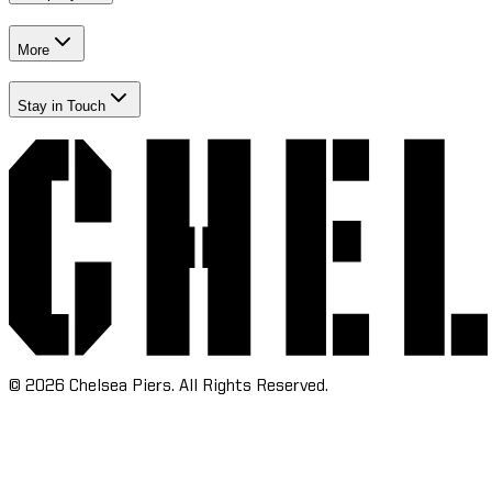
More​​​​‌ ‍ ​‍​‍‌‍ ‌ ​‍‌‍‍‌‌‍‌ ‌‍‍‌‌‍ ‍​‍​‍​ ‍‍​‍​‍‌ ​ ‌‍​‌‌‍ ‍‌‍‍‌‌ ‌​‌ ‍‌​‍ ‍‌‍‍‌‌‍ ​‍​‍​‍ ​​‍​‍‌‍‍​‌ ​‍‌‍‌‌‌‍‌‍​‍​‍​ ‍‍​‍​‍‌‍‍​‌ ‌​‌ ‌​‌ ​​‌ ​ ​ ‍‍​‍ ​‍ ‌‍​ ‌‍‍​‌‍‌‌‌‍ ​‌ ​ ‌‍‌‌‌‍​‌‌ ​​‌‍‍‌‌‍‌‌‌ ​‍‌ ​ ​‍ ‍‌ ​ ‌‍​‌‌‍ ‍‌‍‍‌‌ ‌​‌ ‍‌​‍ ‍‌ ​ ‌ ‌​‌ ‌‌‌‍‌​‌‍‍‌‌‍ ​‍ ‌‍‍‌‌‍ ‍‌ ‌​‌‍‌‌‌‍ ‍‌ ‌​​‍ ‌‍‌‌‌‍‌​‌‍‍‌‌ ‌​​‍ ‌‍ ‌‌‍ ‌‍‌​‌‍‌‌​ ‌‌ ​​‌ ​‍‌‍‌‌‌ ​ ‌‍‌‌‌‍ ‍‌ ‌​‌‍​‌‌ ‌​‌‍‍‌‌‍ ‌‍ ‍​ ‍ ‌‍‍‌‌‍‌​​ ‌‌‍‌‍‌‍ ‌‍ ‌ ‌​‌‍‌‌‌ ​‍​ ‍ ‌ ‌​‌ ‍‌‌ ​​‌‍‌‌​ ‌‌‍‌‍‌‍ ‌‍ ‌ ‌​‌‍‌‌‌ ​‍​ ‍ ‌ ​​‌‍​‌‌ ‌​‌‍‍​​ ‌‌‍​ ‌‍ ‌‍ ​‌ ‌‌‌‍ ‌‌‍ ‍‌ ​ ​‍‌‌​ ‌‌‌​​‍‌‌ ‌‍‍ ‌‍‌‌‌ ‍‌​‍‌‌​ ​ ‌​‌​​‍‌‌​ ​ ‌​‌​​‍‌‌​ ​‍​ ​‍​ ‌‌​ ​ ​ ‌‌​ ‍‌‌‍​ ​ ​‍‌‍‌​​ ‍​‌‍​‌​ ‍​​ ​ ​ ​ ​‍‌‌​ ​‍​ ​‍​‍‌‌​ ‌‌‌​‌​​‍ ‍‌ ‌​‌‍‍‌‌ ‌​‌‍ ​‌‍‌‌​ ‌‍​‍‌‍​‌‌ ​ ‌‍‌‌‌‌‌‌‌ ​‍‌‍ ​​ ‌‌‍‍​‌ ‌​‌ ‌​‌ ​​‌ ​ ​‍‌‌​ ​ ‌​​‌​‍‌‌​ ​‍‌​‌‍​‍‌‌​ ​‍‌​‌‍‌‍​ ‌‍‍​‌‍‌‌‌‍ ​‌ ​ ‌‍‌‌‌‍​‌‌ ​​‌‍‍‌‌‍‌‌‌ ​‍‌ ​ ​‍ ‍‌ ​ ‌‍​‌‌‍ ‍‌‍‍‌‌ ‌​‌ ‍‌​‍ ‍‌ ​ ‌ ‌​‌ ‌‌‌‍‌​‌‍‍‌‌‍ ​‍‌‍‌‍‍‌‌‍‌​​ ‌‌‍‌‍‌‍ ‌‍ ‌ ‌​‌‍‌‌‌ ​‍​‍‌‍‌ ‌​‌ ‍‌‌ ​​‌‍‌‌​ ‌‌‍‌‍‌‍ ‌‍ ‌ ‌​‌‍‌‌‌ ​‍​‍‌‍‌ ​​‌‍​‌‌ ‌​‌‍‍​​ ‌‌‍​ ‌‍ ‌‍ ​‌ ‌‌‌‍ ‌‌‍ ‍‌ ​ ​‍‌‌​ ‌‌‌​​‍‌‌ ‌‍‍ ‌‍‌‌‌ ‍‌​‍‌‌​ ​ ‌​‌​​‍‌‌​ ​ ‌​‌​​‍‌‌​ ​‍​ ​‍​ ‌‌​ ​ ​ ‌‌​ ‍‌‌‍​ ​ ​‍‌‍‌​​ ‍​‌‍​‌​ ‍​​ ​ ​ ​ ​‍‌‌​ ​‍​ ​‍​‍‌‌​ ‌‌‌​‌​​‍ ‍‌ ‌​‌‍‍‌‌ ‌​‌‍ ​‌‍‌‌​‍‌‍‌ ​​‌‍‌‌‌ ​‍‌ ​ ‌ ​​‌‍‌‌‌‍​ ‌ ‌​‌‍‍‌‌ ‌‍‌‍‌‌​ ‌‌ ​​‌ ‌‌‌‍​‍‌‍ ​‌‍‍‌‌ ​ ‌‍‍​‌‍‌‌‌‍‌​​‍​‍‌ ‌
Stay in Touch​​​​‌ ‍ ​‍​‍‌‍ ‌ ​‍‌‍‍‌‌‍‌ ‌‍‍‌‌‍ ‍​‍​‍​ ‍‍​‍​‍‌ ​ ‌‍​‌‌‍ ‍‌‍‍‌‌ ‌​‌ ‍‌​‍ ‍‌‍‍‌‌‍ ​‍​‍​‍ ​​‍​‍‌‍‍​‌ ​‍‌‍‌‌‌‍‌‍​‍​‍​ ‍‍​‍​‍‌‍‍​‌ ‌​‌ ‌​‌ ​​‌ ​ ​ ‍‍​‍ ​‍ ‌‍​ ‌‍‍​‌‍‌‌‌‍ ​‌ ​ ‌‍‌‌‌‍​‌‌ ​​‌‍‍‌‌‍‌‌‌ ​‍‌ ​ ​‍ ‍‌ ​ ‌‍​‌‌‍ ‍‌‍‍‌‌ ‌​‌ ‍‌​‍ ‍‌ ​ ‌ ‌​‌ ‌‌‌‍‌​‌‍‍‌‌‍ ​‍ ‌‍‍‌‌‍ ‍‌ ‌​‌‍‌‌‌‍ ‍‌ ‌​​‍ ‌‍‌‌‌‍‌​‌‍‍‌‌ ‌​​‍ ‌‍ ‌‌‍ ‌‍‌​‌‍‌‌​ ‌‌ ​​‌ ​‍‌‍‌‌‌ ​ ‌‍‌‌‌‍ ‍‌ ‌​‌‍​‌‌ ‌​‌‍‍‌‌‍ ‌‍ ‍​ ‍ ‌‍‍‌‌‍‌​​ ‌‌‍‌‍‌‍ ‌‍ ‌ ‌​‌‍‌‌‌ ​‍​ ‍ ‌ ‌​‌ ‍‌‌ ​​‌‍‌‌​ ‌‌‍‌‍‌‍ ‌‍ ‌ ‌​‌‍‌‌‌ ​‍​ ‍ ‌ ​​‌‍​‌‌ ‌​‌‍‍​​ ‌‌‍​ ‌‍ ‌‍ ​‌ ‌‌‌‍ ‌‌‍ ‍‌ ​ ​‍‌‌​ ‌‌‌​​‍‌‌ ‌‍‍ ‌‍‌‌‌ ‍‌​‍‌‌​ ​ ‌​‌​​‍‌‌​ ​ ‌​‌​​‍‌‌​ ​‍​ ​‍​ ‍​‌‍​‍‌‍‌​​ ​‌‌‍​‍‌‍‌‌‌‍‌‌‌‍‌​‌‍​‌​ ​‍‌‍‌‌‌‍​‌​‍‌‌​ ​‍​ ​‍​‍‌‌​ ‌‌‌​‌​​‍ ‍‌ ‌​‌‍‍‌‌ ‌​‌‍ ​‌‍‌‌​ ‌‍​‍‌‍​‌‌ ​ ‌‍‌‌‌‌‌‌‌ ​‍‌‍ ​​ ‌‌‍‍​‌ ‌​‌ ‌​‌ ​​‌ ​ ​‍‌‌​ ​ ‌​​‌​‍‌‌​ ​‍‌​‌‍​‍‌‌​ ​‍‌​‌‍‌‍​ ‌‍‍​‌‍‌‌‌‍ ​‌ ​ ‌‍‌‌‌‍​‌‌ ​​‌‍‍‌‌‍‌‌‌ ​‍‌ ​ ​‍ ‍‌ ​ ‌‍​‌‌‍ ‍‌‍‍‌‌ ‌​‌ ‍‌​‍ ‍‌ ​ ‌ ‌​‌ ‌‌‌‍‌​‌‍‍‌‌‍ ​‍‌‍‌‍‍‌‌‍‌​​ ‌‌‍‌‍‌‍ ‌‍ ‌ ‌​‌‍‌‌‌ ​‍​‍‌‍‌ ‌​‌ ‍‌‌ ​​‌‍‌‌​ ‌‌‍‌‍‌‍ ‌‍ ‌ ‌​‌‍‌‌‌ ​‍​‍‌‍‌ ​​‌‍​‌‌ ‌​‌‍‍​​ ‌‌‍​ ‌‍ ‌‍ ​‌ ‌‌‌‍ ‌‌‍ ‍‌ ​ ​‍‌‌​ ‌‌‌​​‍‌‌ ‌‍‍ ‌‍‌‌‌ ‍‌​‍‌‌​ ​ ‌​‌​​‍‌‌​ ​ ‌​‌​​‍‌‌​ ​‍​ ​‍​ ‍​‌‍​‍‌‍‌​​ ​‌‌‍​‍‌‍‌‌‌‍‌‌‌‍‌​‌‍​‌​ ​‍‌‍‌‌‌‍​‌​‍‌‌​ ​‍​ ​‍​‍‌‌​ ‌‌‌​‌​​‍ ‍‌ ‌​‌‍‍‌‌ ‌​‌‍ ​‌‍‌‌​‍‌‍‌ ​​‌‍‌‌‌ ​‍‌ ​ ‌ ​​‌‍‌‌‌‍​ ‌ ‌​‌‍‍‌‌ ‌‍‌‍‌‌​ ‌‌ ​​‌ ‌‌‌‍​‍‌‍ ​‌‍‍‌‌ ​ ‌‍‍​‌‍‌‌‌‍‌​​‍​‍‌ ‌
©
2026
Chelsea Piers. All Rights Reserved.​​​​‌ ‍ ​‍​‍‌‍ ‌ ​‍‌‍‍‌‌‍‌ ‌‍‍‌‌‍ ‍​‍​‍​ ‍‍​‍​‍‌ ​ ‌‍​‌‌‍ ‍‌‍‍‌‌ ‌​‌ ‍‌​‍ ‍‌‍‍‌‌‍ ​‍​‍​‍ ​​‍​‍‌‍‍​‌ ​‍‌‍‌‌‌‍‌‍​‍​‍​ ‍‍​‍​‍‌‍‍​‌ ‌​‌ ‌​‌ ​​‌ ​ ​ ‍‍​‍ ​‍ ‌‍​ ‌‍‍​‌‍‌‌‌‍ ​‌ ​ ‌‍‌‌‌‍​‌‌ ​​‌‍‍‌‌‍‌‌‌ ​‍‌ ​ ​‍ ‍‌ ​ ‌‍​‌‌‍ ‍‌‍‍‌‌ ‌​‌ ‍‌​‍ ‍‌ ​ ‌ ‌​‌ ‌‌‌‍‌​‌‍‍‌‌‍ ​‍ ‌‍‍‌‌‍ ‍‌ ‌​‌‍‌‌‌‍ ‍‌ ‌​​‍ ‌‍‌‌‌‍‌​‌‍‍‌‌ ‌​​‍ ‌‍ ‌‌‍ ‌‍‌​‌‍‌‌​ ‌‌ ​​‌ ​‍‌‍‌‌‌ ​ ‌‍‌‌‌‍ ‍‌ ‌​‌‍​‌‌ ‌​‌‍‍‌‌‍ ‌‍ ‍​ ‍ ‌‍‍‌‌‍‌​​ ‌‌‍‌‍‌‍ ‌‍ ‌ ‌​‌‍‌‌‌ ​‍​ ‍ ‌ ‌​‌ ‍‌‌ ​​‌‍‌‌​ ‌‌‍‌‍‌‍ ‌‍ ‌ ‌​‌‍‌‌‌ ​‍​ ‍ ‌ ​​‌‍​‌‌ ‌​‌‍‍​​ ‌‌ ​ ‌ ‌‌‌‍​‍‌ ‌​‌‍‍‌‌ ‌​‌‍ ​‌‍‌‌​ ‌‍​‍‌‍​‌‌ ​ ‌‍‌‌‌‌‌‌‌ ​‍‌‍ ​​ ‌‌‍‍​‌ ‌​‌ ‌​‌ ​​‌ ​ ​‍‌‌​ ​ ‌​​‌​‍‌‌​ ​‍‌​‌‍​‍‌‌​ ​‍‌​‌‍‌‍​ ‌‍‍​‌‍‌‌‌‍ ​‌ ​ ‌‍‌‌‌‍​‌‌ ​​‌‍‍‌‌‍‌‌‌ ​‍‌ ​ ​‍ ‍‌ ​ ‌‍​‌‌‍ ‍‌‍‍‌‌ ‌​‌ ‍‌​‍ ‍‌ ​ ‌ ‌​‌ ‌‌‌‍‌​‌‍‍‌‌‍ ​‍‌‍‌‍‍‌‌‍‌​​ ‌‌‍‌‍‌‍ ‌‍ ‌ ‌​‌‍‌‌‌ ​‍​‍‌‍‌ ‌​‌ ‍‌‌ ​​‌‍‌‌​ ‌‌‍‌‍‌‍ ‌‍ ‌ ‌​‌‍‌‌‌ ​‍​‍‌‍‌ ​​‌‍​‌‌ ‌​‌‍‍​​ ‌‌ ​ ‌ ‌‌‌‍​‍‌ ‌​‌‍‍‌‌ ‌​‌‍ ​‌‍‌‌​‍‌‍‌ ​​‌‍‌‌‌ ​‍‌ ​ ‌ ​​‌‍‌‌‌‍​ ‌ ‌​‌‍‍‌‌ ‌‍‌‍‌‌​ ‌‌ ​​‌ ‌‌‌‍​‍‌‍ ​‌‍‍‌‌ ​ ‌‍‍​‌‍‌‌‌‍‌​​‍​‍‌ ‌