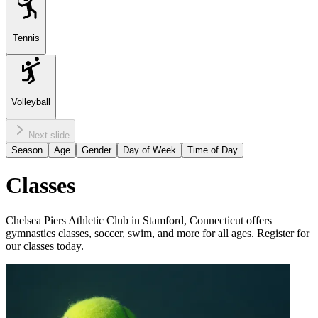
Tennis
Volleyball
Next slide
Season
Age
Gender
Day of Week
Time of Day
Classes​​​​‌ ‍ ​‍​‍‌‍ ‌ ​‍‌‍‍‌‌‍‌ ‌‍‍‌‌‍ ‍​‍​‍​ ‍‍​‍​‍‌ ​ ‌‍​‌‌‍ ‍‌‍‍‌‌ ‌​‌ ‍‌​‍ ‍‌‍‍‌‌‍ ​‍​‍​‍ ​​‍​‍‌‍‍​‌ ​‍‌‍‌‌‌‍‌‍​‍​‍​ ‍‍​‍​‍‌‍‍​‌ ‌​‌ ‌​‌ ​​‌ ​ ​ ‍‍​‍ ​‍ ‌‍​ ‌‍‍​‌‍‌‌‌‍ ​‌ ​ ‌‍‌‌‌‍​‌‌ ​​‌‍‍‌‌‍‌‌‌ ​‍‌ ​ ​‍ ‍‌ ​ ‌‍​‌‌‍ ‍‌‍‍‌‌ ‌​‌ ‍‌​‍ ‍‌ ​ ‌ ‌​‌ ‌‌‌‍‌​‌‍‍‌‌‍ ​‍ ‌‍‍‌‌‍ ‍‌ ‌​‌‍‌‌‌‍ ‍‌ ‌​​‍ ‌‍‌‌‌‍‌​‌‍‍‌‌ ‌​​‍ ‌‍ ‌‌‍ ‌‍‌​‌‍‌‌​ ‌‌ ​​‌ ​‍‌‍‌‌‌ ​ ‌‍‌‌‌‍ ‍‌ ‌​‌‍​‌‌ ‌​‌‍‍‌‌‍ ‌‍ ‍​ ‍ ‌‍‍‌‌‍‌​​ ‌‌‍​ ‌‍ ​‌‍​‌‌ ​ ‌ ​ ‌‍‌‌‌ ​ ‌​‍‌‌‍ ‍‌‍‌​‌‍‌‌‌ ‍​​‍ ‌​ ​‍‌‍​‌​ ‍​​ ‌ ​ ​​​ ‌​​ ​ ​ ‌‍​‍ ‌​ ​‍​ ‌‍​ ‌‍‌‍‌​​‍ ‌​ ‌​‌‍‌‌​ ‍​​ ​​​‍ ‌​ ‍‌​ ‌‍​ ‌‌‌‍‌​​‍ ‌‌‍‌‍​ ‍‌​ ​‍‌‍​‍‌‍‌‍‌‍‌​‌‍‌‌​ ‌ ​ ‍‌​ ‌​‌‍​ ‌‍​ ​ ‍ ‌ ‌​‌ ‍‌‌ ​​‌‍‌‌​ ‌‌‍​ ‌‍ ​‌‍​‌‌ ​ ‌ ​ ‌‍‌‌‌ ​ ‌​‍‌‌‍ ‍‌‍‌​‌‍‌‌‌ ‍​​ ‍ ‌ ​​‌‍​‌‌ ‌​‌‍‍​​ ‌‌ ‌​‌‍‍‌‌ ‌​‌‍ ​‌‍‌‌​ ‌‍​‍‌‍​‌‌ ​ ‌‍‌‌‌‌‌‌‌ ​‍‌‍ ​​ ‌‌‍‍​‌ ‌​‌ ‌​‌ ​​‌ ​ ​‍‌‌​ ​ ‌​​‌​‍‌‌​ ​‍‌​‌‍​‍‌‌​ ​‍‌​‌‍‌‍​ ‌‍‍​‌‍‌‌‌‍ ​‌ ​ ‌‍‌‌‌‍​‌‌ ​​‌‍‍‌‌‍‌‌‌ ​‍‌ ​ ​‍ ‍‌ ​ ‌‍​‌‌‍ ‍‌‍‍‌‌ ‌​‌ ‍‌​‍ ‍‌ ​ ‌ ‌​‌ ‌‌‌‍‌​‌‍‍‌‌‍ ​‍‌‍‌‍‍‌‌‍‌​​ ‌‌‍​ ‌‍ ​‌‍​‌‌ ​ ‌ ​ ‌‍‌‌‌ ​ ‌​‍‌‌‍ ‍‌‍‌​‌‍‌‌‌ ‍​​‍ ‌​ ​‍‌‍​‌​ ‍​​ ‌ ​ ​​​ ‌​​ ​ ​ ‌‍​‍ ‌​ ​‍​ ‌‍​ ‌‍‌‍‌​​‍ ‌​ ‌​‌‍‌‌​ ‍​​ ​​​‍ ‌​ ‍‌​ ‌‍​ ‌‌‌‍‌​​‍ ‌‌‍‌‍​ ‍‌​ ​‍‌‍​‍‌‍‌‍‌‍‌​‌‍‌‌​ ‌ ​ ‍‌​ ‌​‌‍​ ‌‍​ ​‍‌‍‌ ‌​‌ ‍‌‌ ​​‌‍‌‌​ ‌‌‍​ ‌‍ ​‌‍​‌‌ ​ ‌ ​ ‌‍‌‌‌ ​ ‌​‍‌‌‍ ‍‌‍‌​‌‍‌‌‌ ‍​​‍‌‍‌ ​​‌‍​‌‌ ‌​‌‍‍​​ ‌‌ ‌​‌‍‍‌‌ ‌​‌‍ ​‌‍‌‌​‍‌‍‌ ​​‌‍‌‌‌ ​‍‌ ​ ‌ ​​‌‍‌‌‌‍​ ‌ ‌​‌‍‍‌‌ ‌‍‌‍‌‌​ ‌‌ ​​‌ ‌‌‌‍​‍‌‍ ​‌‍‍‌‌ ​ ‌‍‍​‌‍‌‌‌‍‌​​‍​‍‌ ‌
C‌helsea Piers Athletic Club in Stamford, Connecticut offers
gymnastics classes, soccer, swim, and more for all ages. Register for
our classes today. ‍ ​‍​‍‌‍ ‌ ​‍‌‍‍‌‌‍‌ ‌‍‍‌‌‍ ‍​‍​‍​ ‍‍​‍​‍‌ ​ ‌‍​‌‌‍ ‍‌‍‍‌‌ ‌​‌ ‍‌​‍ ‍‌‍‍‌‌‍ ​‍​‍​‍ ​​‍​‍‌‍‍​‌ ​‍‌‍‌‌‌‍‌‍​‍​‍​ ‍‍​‍​‍‌‍‍​‌ ‌​‌ ‌​‌ ​​​ ‍‍​‍ ​‍ ‌‍ ​‌‍ ‌‍​ ‌‍​‌‌‍ ​‌‍‍​‌‍ ‌ ​ ‌ ‌​​ ‍‍​ ​ ​ ​ ​ ​ ​ ​ ​‍ ‌‍‍‌‌‍ ‍‌ ‌​‌‍‌‌‌‍ ‍‌ ‌​​‍ ‌‍‌‌‌‍‌​‌‍‍‌‌ ‌​​‍ ‌‍ ‌‌‍ ‌‍‌​‌‍‌‌​ ‌‌ ​​‌ ​‍‌‍‌‌‌ ​ ‌‍‌‌‌‍ ‍‌ ‌​‌‍​‌‌ ‌​‌‍‍‌‌‍ ‌‍ ‍​ ‍ ‌‍‍‌‌‍‌​​ ‌‌‍​‍​ ‌ ‌‍‌​​ ‌‌​ ​ ​ ​ ‌‍​‍‌‍​‌​‍ ‌‌‍​ ​ ‌‍​ ​‌‌‍‌​​‍ ‌​ ‌​​ ​ ​ ‌‌​ ​‌​‍ ‌‌‍​‍​ ‍‌​ ‍​‌‍‌‍​‍ ‌​ ​‍‌‍​‌‌‍‌‍​ ‌‍‌‍‌‍​ ​​​ ​‌‌‍‌​​ ‌‌​ ‍​‌‍‌‍​ ‌‍​ ‍ ‌ ‌​‌ ‍‌‌ ​​‌‍‌‌​ ‌‌ ‌‍‌‍‌‌‌‍ ‍‌ ‌‌‌‍‌‌​ ‍ ‌ ​​‌‍​‌‌ ‌​‌‍‍​​ ‌‌‍‌​‌‍‌‌‌ ​ ‌‍​ ‌ ​‍‌‍‍‌‌ ​​‌ ‌​‌‍‍‌‌‍ ‌‍ ‍​ ‌‍​‍‌‍​‌‌ ​ ‌‍‌‌‌‌‌‌‌ ​‍‌‍ ​​ ‌‌‍‍​‌ ‌​‌ ‌​‌ ​​​‍‌‌​ ​ ‌​​‌​‍‌‌​ ​‍‌​‌‍​‍‌‌​ ​‍‌​‌‍‌‍ ​‌‍ ‌‍​ ‌‍​‌‌‍ ​‌‍‍​‌‍ ‌ ​ ‌ ‌​​‍‌‌​ ​ ‌​​‌​ ​ ​ ​ ​ ​ ​ ​ ​‍‌‍‌‍‍‌‌‍‌​​ ‌‌‍​‍​ ‌ ‌‍‌​​ ‌‌​ ​ ​ ​ ‌‍​‍‌‍​‌​‍ ‌‌‍​ ​ ‌‍​ ​‌‌‍‌​​‍ ‌​ ‌​​ ​ ​ ‌‌​ ​‌​‍ ‌‌‍​‍​ ‍‌​ ‍​‌‍‌‍​‍ ‌​ ​‍‌‍​‌‌‍‌‍​ ‌‍‌‍‌‍​ ​​​ ​‌‌‍‌​​ ‌‌​ ‍​‌‍‌‍​ ‌‍​‍‌‍‌ ‌​‌ ‍‌‌ ​​‌‍‌‌​ ‌‌ ‌‍‌‍‌‌‌‍ ‍‌ ‌‌‌‍‌‌​‍‌‍‌ ​​‌‍​‌‌ ‌​‌‍‍​​ ‌‌‍‌​‌‍‌‌‌ ​ ‌‍​ ‌ ​‍‌‍‍‌‌ ​​‌ ‌​‌‍‍‌‌‍ ‌‍ ‍​‍‌‍‌ ​​‌‍‌‌‌ ​‍‌ ​ ‌ ​​‌‍‌‌‌‍​ ‌ ‌​‌‍‍‌‌ ‌‍‌‍‌‌​ ‌‌ ​​‌ ‌‌‌‍​‍‌‍ ​‌‍‍‌‌ ​ ‌‍‍​‌‍‌‌‌‍‌​​‍​‍‌ ‌​​​​‌ ‍ ​‍​‍‌‍ ‌ ​‍‌‍‍‌‌‍‌ ‌‍‍‌‌‍ ‍​‍​‍​ ‍‍​‍​‍‌ ​ ‌‍​‌‌‍ ‍‌‍‍‌‌ ‌​‌ ‍‌​‍ ‍‌‍‍‌‌‍ ​‍​‍​‍ ​​‍​‍‌‍‍​‌ ​‍‌‍‌‌‌‍‌‍​‍​‍​ ‍‍​‍​‍‌‍‍​‌ ‌​‌ ‌​‌ ​​‌ ​ ​ ‍‍​‍ ​‍ ‌‍​ ‌‍‍​‌‍‌‌‌‍ ​‌ ​ ‌‍‌‌‌‍​‌‌ ​​‌‍‍‌‌‍‌‌‌ ​‍‌ ​ ​‍ ‍‌ ​ ‌‍​‌‌‍ ‍‌‍‍‌‌ ‌​‌ ‍‌​‍ ‍‌ ​ ‌ ‌​‌ ‌‌‌‍‌​‌‍‍‌‌‍ ​‍ ‌‍‍‌‌‍ ‍‌ ‌​‌‍‌‌‌‍ ‍‌ ‌​​‍ ‌‍‌‌‌‍‌​‌‍‍‌‌ ‌​​‍ ‌‍ ‌‌‍ ‌‍‌​‌‍‌‌​ ‌‌ ​​‌ ​‍‌‍‌‌‌ ​ ‌‍‌‌‌‍ ‍‌ ‌​‌‍​‌‌ ‌​‌‍‍‌‌‍ ‌‍ ‍​ ‍ ‌‍‍‌‌‍‌​​ ‌‌‍​ ‌‍ ​‌‍​‌‌ ​ ‌ ​ ‌‍‌‌‌ ​ ‌​‍‌‌‍ ‍‌‍‌​‌‍‌‌‌ ‍​​‍ ‌​ ​‍‌‍​‌​ ‍​​ ‌ ​ ​​​ ‌​​ ​ ​ ‌‍​‍ ‌​ ​‍​ ‌‍​ ‌‍‌‍‌​​‍ ‌​ ‌​‌‍‌‌​ ‍​​ ​​​‍ ‌​ ‍‌​ ‌‍​ ‌‌‌‍‌​​‍ ‌‌‍‌‍​ ‍‌​ ​‍‌‍​‍‌‍‌‍‌‍‌​‌‍‌‌​ ‌ ​ ‍‌​ ‌​‌‍​ ‌‍​ ​ ‍ ‌ ‌​‌ ‍‌‌ ​​‌‍‌‌​ ‌‌‍​ ‌‍ ​‌‍​‌‌ ​ ‌ ​ ‌‍‌‌‌ ​ ‌​‍‌‌‍ ‍‌‍‌​‌‍‌‌‌ ‍​​ ‍ ‌ ​​‌‍​‌‌ ‌​‌‍‍​​ ‌‌‍‌​‌‍‌‌‌ ​ ‌‍​ ‌ ​‍‌‍‍‌‌ ​​‌ ‌​‌‍‍‌‌‍ ‌‍ ‍​ ‌‍​‍‌‍​‌‌ ​ ‌‍‌‌‌‌‌‌‌ ​‍‌‍ ​​ ‌‌‍‍​‌ ‌​‌ ‌​‌ ​​‌ ​ ​‍‌‌​ ​ ‌​​‌​‍‌‌​ ​‍‌​‌‍​‍‌‌​ ​‍‌​‌‍‌‍​ ‌‍‍​‌‍‌‌‌‍ ​‌ ​ ‌‍‌‌‌‍​‌‌ ​​‌‍‍‌‌‍‌‌‌ ​‍‌ ​ ​‍ ‍‌ ​ ‌‍​‌‌‍ ‍‌‍‍‌‌ ‌​‌ ‍‌​‍ ‍‌ ​ ‌ ‌​‌ ‌‌‌‍‌​‌‍‍‌‌‍ ​‍‌‍‌‍‍‌‌‍‌​​ ‌‌‍​ ‌‍ ​‌‍​‌‌ ​ ‌ ​ ‌‍‌‌‌ ​ ‌​‍‌‌‍ ‍‌‍‌​‌‍‌‌‌ ‍​​‍ ‌​ ​‍‌‍​‌​ ‍​​ ‌ ​ ​​​ ‌​​ ​ ​ ‌‍​‍ ‌​ ​‍​ ‌‍​ ‌‍‌‍‌​​‍ ‌​ ‌​‌‍‌‌​ ‍​​ ​​​‍ ‌​ ‍‌​ ‌‍​ ‌‌‌‍‌​​‍ ‌‌‍‌‍​ ‍‌​ ​‍‌‍​‍‌‍‌‍‌‍‌​‌‍‌‌​ ‌ ​ ‍‌​ ‌​‌‍​ ‌‍​ ​‍‌‍‌ ‌​‌ ‍‌‌ ​​‌‍‌‌​ ‌‌‍​ ‌‍ ​‌‍​‌‌ ​ ‌ ​ ‌‍‌‌‌ ​ ‌​‍‌‌‍ ‍‌‍‌​‌‍‌‌‌ ‍​​‍‌‍‌ ​​‌‍​‌‌ ‌​‌‍‍​​ ‌‌‍‌​‌‍‌‌‌ ​ ‌‍​ ‌ ​‍‌‍‍‌‌ ​​‌ ‌​‌‍‍‌‌‍ ‌‍ ‍​‍‌‍‌ ​​‌‍‌‌‌ ​‍‌ ​ ‌ ​​‌‍‌‌‌‍​ ‌ ‌​‌‍‍‌‌ ‌‍‌‍‌‌​ ‌‌ ​​‌ ‌‌‌‍​‍‌‍ ​‌‍‍‌‌ ​ ‌‍‍​‌‍‌‌‌‍‌​​‍​‍‌ ‌