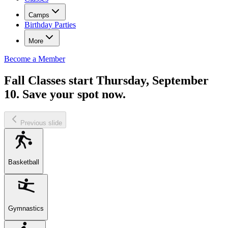
Camps​​​​‌ ‍ ​‍​‍‌‍ ‌ ​‍‌‍‍‌‌‍‌ ‌‍‍‌‌‍ ‍​‍​‍​ ‍‍​‍​‍‌ ​ ‌‍​‌‌‍ ‍‌‍‍‌‌ ‌​‌ ‍‌​‍ ‍‌‍‍‌‌‍ ​‍​‍​‍ ​​‍​‍‌‍‍​‌ ​‍‌‍‌‌‌‍‌‍​‍​‍​ ‍‍​‍​‍‌‍‍​‌ ‌​‌ ‌​‌ ​​‌ ​ ​ ‍‍​‍ ​‍ ‌‍​ ‌‍‍​‌‍‌‌‌‍ ​‌ ​ ‌‍‌‌‌‍​‌‌ ​​‌‍‍‌‌‍‌‌‌ ​‍‌ ​ ​‍ ‍‌ ​ ‌‍​‌‌‍ ‍‌‍‍‌‌ ‌​‌ ‍‌​‍ ‍‌ ​ ‌ ‌​‌ ‌‌‌‍‌​‌‍‍‌‌‍ ​‍ ‌‍‍‌‌‍ ‍‌ ‌​‌‍‌‌‌‍ ‍‌ ‌​​‍ ‌‍‌‌‌‍‌​‌‍‍‌‌ ‌​​‍ ‌‍ ‌‌‍ ‌‍‌​‌‍‌‌​ ‌‌ ​​‌ ​‍‌‍‌‌‌ ​ ‌‍‌‌‌‍ ‍‌ ‌​‌‍​‌‌ ‌​‌‍‍‌‌‍ ‌‍ ‍​ ‍ ‌‍‍‌‌‍‌​​ ‌​ ​‍‌‍​‌​ ‍​​ ‌ ​ ​​​ ‌​​ ​ ​ ‌‍​‍ ‌​ ​‍​ ‌‍​ ‌‍‌‍‌​​‍ ‌​ ‌​‌‍‌‌​ ‍​​ ​​​‍ ‌​ ‍‌​ ‌‍​ ‌‌‌‍‌​​‍ ‌‌‍‌‍​ ‍‌​ ​‍‌‍​‍‌‍‌‍‌‍‌​‌‍‌‌​ ‌ ​ ‍‌​ ‌​‌‍​ ‌‍​ ​ ‍ ‌ ‌​‌ ‍‌‌ ​​‌‍‌‌​ ‌‌ ‌‍‌‍‌‌‌‍ ‍‌ ‌‌‌‍‌‌​ ‍ ‌ ​​‌‍​‌‌ ‌​‌‍‍​​ ‌‌ ​ ‌ ‌‌‌‍​‍‌​ ‍‌‍​‌‌ ‌‍‌‍‍‌‌‍‌ ‌‍​‌‌ ‌​‌‍‍‌‌‍ ‌‍ ‍​‍ ‍‌‍​ ‌‍ ‌‍ ​‌ ‌‌‌‍ ‌‌‍ ‍‌ ​ ​‍‌‌​ ‌‌‌​​‍‌‌ ‌‍‍ ‌‍‌‌‌ ‍‌​‍‌‌​ ​ ‌​‌​​‍‌‌​ ​ ‌​‌​​‍‌‌​ ​‍​ ​‍​ ‌​​ ​ ‌‍‌‍​ ​ ​ ‌ ​ ​​​ ‌ ​ ‌ ​ ‌‍​ ‌‍‌‍​‌​ ​​​‍‌‌​ ​‍​ ​‍​‍‌‌​ ‌‌‌​‌​​‍ ‍‌ ‌​‌‍‍‌‌ ‌​‌‍ ​‌‍‌‌​ ‌‍​‍‌‍​‌‌ ​ ‌‍‌‌‌‌‌‌‌ ​‍‌‍ ​​ ‌‌‍‍​‌ ‌​‌ ‌​‌ ​​‌ ​ ​‍‌‌​ ​ ‌​​‌​‍‌‌​ ​‍‌​‌‍​‍‌‌​ ​‍‌​‌‍‌‍​ ‌‍‍​‌‍‌‌‌‍ ​‌ ​ ‌‍‌‌‌‍​‌‌ ​​‌‍‍‌‌‍‌‌‌ ​‍‌ ​ ​‍ ‍‌ ​ ‌‍​‌‌‍ ‍‌‍‍‌‌ ‌​‌ ‍‌​‍ ‍‌ ​ ‌ ‌​‌ ‌‌‌‍‌​‌‍‍‌‌‍ ​‍‌‍‌‍‍‌‌‍‌​​ ‌​ ​‍‌‍​‌​ ‍​​ ‌ ​ ​​​ ‌​​ ​ ​ ‌‍​‍ ‌​ ​‍​ ‌‍​ ‌‍‌‍‌​​‍ ‌​ ‌​‌‍‌‌​ ‍​​ ​​​‍ ‌​ ‍‌​ ‌‍​ ‌‌‌‍‌​​‍ ‌‌‍‌‍​ ‍‌​ ​‍‌‍​‍‌‍‌‍‌‍‌​‌‍‌‌​ ‌ ​ ‍‌​ ‌​‌‍​ ‌‍​ ​‍‌‍‌ ‌​‌ ‍‌‌ ​​‌‍‌‌​ ‌‌ ‌‍‌‍‌‌‌‍ ‍‌ ‌‌‌‍‌‌​‍‌‍‌ ​​‌‍​‌‌ ‌​‌‍‍​​ ‌‌ ​ ‌ ‌‌‌‍​‍‌​ ‍‌‍​‌‌ ‌‍‌‍‍‌‌‍‌ ‌‍​‌‌ ‌​‌‍‍‌‌‍ ‌‍ ‍​‍ ‍‌‍​ ‌‍ ‌‍ ​‌ ‌‌‌‍ ‌‌‍ ‍‌ ​ ​‍‌‌​ ‌‌‌​​‍‌‌ ‌‍‍ ‌‍‌‌‌ ‍‌​‍‌‌​ ​ ‌​‌​​‍‌‌​ ​ ‌​‌​​‍‌‌​ ​‍​ ​‍​ ‌​​ ​ ‌‍‌‍​ ​ ​ ‌ ​ ​​​ ‌ ​ ‌ ​ ‌‍​ ‌‍‌‍​‌​ ​​​‍‌‌​ ​‍​ ​‍​‍‌‌​ ‌‌‌​‌​​‍ ‍‌ ‌​‌‍‍‌‌ ‌​‌‍ ​‌‍‌‌​‍‌‍‌ ​​‌‍‌‌‌ ​‍‌ ​ ‌ ​​‌‍‌‌‌‍​ ‌ ‌​‌‍‍‌‌ ‌‍‌‍‌‌​ ‌‌ ​​‌ ‌‌‌‍​‍‌‍ ​‌‍‍‌‌ ​ ‌‍‍​‌‍‌‌‌‍‌​​‍​‍‌ ‌
Birthday Parties​​​​‌ ‍ ​‍​‍‌‍ ‌ ​‍‌‍‍‌‌‍‌ ‌‍‍‌‌‍ ‍​‍​‍​ ‍‍​‍​‍‌ ​ ‌‍​‌‌‍ ‍‌‍‍‌‌ ‌​‌ ‍‌​‍ ‍‌‍‍‌‌‍ ​‍​‍​‍ ​​‍​‍‌‍‍​‌ ​‍‌‍‌‌‌‍‌‍​‍​‍​ ‍‍​‍​‍‌‍‍​‌ ‌​‌ ‌​‌ ​​‌ ​ ​ ‍‍​‍ ​‍ ‌‍​ ‌‍‍​‌‍‌‌‌‍ ​‌ ​ ‌‍‌‌‌‍​‌‌ ​​‌‍‍‌‌‍‌‌‌ ​‍‌ ​ ​‍ ‍‌ ​ ‌‍​‌‌‍ ‍‌‍‍‌‌ ‌​‌ ‍‌​‍ ‍‌ ​ ‌ ‌​‌ ‌‌‌‍‌​‌‍‍‌‌‍ ​‍ ‌‍‍‌‌‍ ‍‌ ‌​‌‍‌‌‌‍ ‍‌ ‌​​‍ ‌‍‌‌‌‍‌​‌‍‍‌‌ ‌​​‍ ‌‍ ‌‌‍ ‌‍‌​‌‍‌‌​ ‌‌ ​​‌ ​‍‌‍‌‌‌ ​ ‌‍‌‌‌‍ ‍‌ ‌​‌‍​‌‌ ‌​‌‍‍‌‌‍ ‌‍ ‍​ ‍ ‌‍‍‌‌‍‌​​ ‌​ ​‍‌‍​‌​ ‍​​ ‌ ​ ​​​ ‌​​ ​ ​ ‌‍​‍ ‌​ ​‍​ ‌‍​ ‌‍‌‍‌​​‍ ‌​ ‌​‌‍‌‌​ ‍​​ ​​​‍ ‌​ ‍‌​ ‌‍​ ‌‌‌‍‌​​‍ ‌‌‍‌‍​ ‍‌​ ​‍‌‍​‍‌‍‌‍‌‍‌​‌‍‌‌​ ‌ ​ ‍‌​ ‌​‌‍​ ‌‍​ ​ ‍ ‌ ‌​‌ ‍‌‌ ​​‌‍‌‌​ ‌‌ ‌‍‌‍‌‌‌‍ ‍‌ ‌‌‌‍‌‌​ ‍ ‌ ​​‌‍​‌‌ ‌​‌‍‍​​ ‌‌ ​ ‌ ‌‌‌‍​‍‌​ ‍‌‍​‌‌ ‌‍‌‍‍‌‌‍‌ ‌‍​‌‌ ‌​‌‍‍‌‌‍ ‌‍ ‍​‍ ‍‌‍​ ‌‍ ‌‍ ​‌ ‌‌‌‍ ‌‌‍ ‍‌ ​ ​‍‌‌​ ‌‌‌​​‍‌‌ ‌‍‍ ‌‍‌‌‌ ‍‌​‍‌‌​ ​ ‌​‌​​‍‌‌​ ​ ‌​‌​​‍‌‌​ ​‍​ ​‍​ ​​‌‍​ ​ ‌‍​ ​‌‌‍‌‍​ ‍​‌‍​‌​ ‌‌‌‍‌‌​ ‌‍​ ‍​​ ‌​​‍‌‌​ ​‍​ ​‍​‍‌‌​ ‌‌‌​‌​​‍ ‍‌‍ ​‌‍‍‌‌‍ ‍‌‍‍ ‌ ​ ​‍‌‌​ ‌‌‌​​‍‌‌ ‌‍‍ ‌‍‌‌‌ ‍‌​‍‌‌​ ​ ‌​‌​​‍‌‌​ ​ ‌​‌​​‍‌‌​ ​‍​ ​‍​ ‌‌​ ​‍​ ​‌‌‍‌​‌‍‌‍​ ​​​ ​‌​ ‌‍​ ‌‌​ ‍​​ ​‌‌‍​‌​‍‌‌​ ​‍​ ​‍​‍‌‌​ ‌‌‌​‌​​‍ ‍‌ ‌​‌‍‍‌‌ ‌​‌‍ ​‌‍‌‌​ ‌‍​‍‌‍​‌‌ ​ ‌‍‌‌‌‌‌‌‌ ​‍‌‍ ​​ ‌‌‍‍​‌ ‌​‌ ‌​‌ ​​‌ ​ ​‍‌‌​ ​ ‌​​‌​‍‌‌​ ​‍‌​‌‍​‍‌‌​ ​‍‌​‌‍‌‍​ ‌‍‍​‌‍‌‌‌‍ ​‌ ​ ‌‍‌‌‌‍​‌‌ ​​‌‍‍‌‌‍‌‌‌ ​‍‌ ​ ​‍ ‍‌ ​ ‌‍​‌‌‍ ‍‌‍‍‌‌ ‌​‌ ‍‌​‍ ‍‌ ​ ‌ ‌​‌ ‌‌‌‍‌​‌‍‍‌‌‍ ​‍‌‍‌‍‍‌‌‍‌​​ ‌​ ​‍‌‍​‌​ ‍​​ ‌ ​ ​​​ ‌​​ ​ ​ ‌‍​‍ ‌​ ​‍​ ‌‍​ ‌‍‌‍‌​​‍ ‌​ ‌​‌‍‌‌​ ‍​​ ​​​‍ ‌​ ‍‌​ ‌‍​ ‌‌‌‍‌​​‍ ‌‌‍‌‍​ ‍‌​ ​‍‌‍​‍‌‍‌‍‌‍‌​‌‍‌‌​ ‌ ​ ‍‌​ ‌​‌‍​ ‌‍​ ​‍‌‍‌ ‌​‌ ‍‌‌ ​​‌‍‌‌​ ‌‌ ‌‍‌‍‌‌‌‍ ‍‌ ‌‌‌‍‌‌​‍‌‍‌ ​​‌‍​‌‌ ‌​‌‍‍​​ ‌‌ ​ ‌ ‌‌‌‍​‍‌​ ‍‌‍​‌‌ ‌‍‌‍‍‌‌‍‌ ‌‍​‌‌ ‌​‌‍‍‌‌‍ ‌‍ ‍​‍ ‍‌‍​ ‌‍ ‌‍ ​‌ ‌‌‌‍ ‌‌‍ ‍‌ ​ ​‍‌‌​ ‌‌‌​​‍‌‌ ‌‍‍ ‌‍‌‌‌ ‍‌​‍‌‌​ ​ ‌​‌​​‍‌‌​ ​ ‌​‌​​‍‌‌​ ​‍​ ​‍​ ​​‌‍​ ​ ‌‍​ ​‌‌‍‌‍​ ‍​‌‍​‌​ ‌‌‌‍‌‌​ ‌‍​ ‍​​ ‌​​‍‌‌​ ​‍​ ​‍​‍‌‌​ ‌‌‌​‌​​‍ ‍‌‍ ​‌‍‍‌‌‍ ‍‌‍‍ ‌ ​ ​‍‌‌​ ‌‌‌​​‍‌‌ ‌‍‍ ‌‍‌‌‌ ‍‌​‍‌‌​ ​ ‌​‌​​‍‌‌​ ​ ‌​‌​​‍‌‌​ ​‍​ ​‍​ ‌‌​ ​‍​ ​‌‌‍‌​‌‍‌‍​ ​​​ ​‌​ ‌‍​ ‌‌​ ‍​​ ​‌‌‍​‌​‍‌‌​ ​‍​ ​‍​‍‌‌​ ‌‌‌​‌​​‍ ‍‌ ‌​‌‍‍‌‌ ‌​‌‍ ​‌‍‌‌​‍‌‍‌ ​​‌‍‌‌‌ ​‍‌ ​ ‌ ​​‌‍‌‌‌‍​ ‌ ‌​‌‍‍‌‌ ‌‍‌‍‌‌​ ‌‌ ​​‌ ‌‌‌‍​‍‌‍ ​‌‍‍‌‌ ​ ‌‍‍​‌‍‌‌‌‍‌​​‍​‍‌ ‌
More
Become a Member​​​​‌ ‍ ​‍​‍‌‍ ‌ ​‍‌‍‍‌‌‍‌ ‌‍‍‌‌‍ ‍​‍​‍​ ‍‍​‍​‍‌ ​ ‌‍​‌‌‍ ‍‌‍‍‌‌ ‌​‌ ‍‌​‍ ‍‌‍‍‌‌‍ ​‍​‍​‍ ​​‍​‍‌‍‍​‌ ​‍‌‍‌‌‌‍‌‍​‍​‍​ ‍‍​‍​‍‌‍‍​‌ ‌​‌ ‌​‌ ​​‌ ​ ​ ‍‍​‍ ​‍ ‌‍​ ‌‍‍​‌‍‌‌‌‍ ​‌ ​ ‌‍‌‌‌‍​‌‌ ​​‌‍‍‌‌‍‌‌‌ ​‍‌ ​ ​‍ ‍‌ ​ ‌‍​‌‌‍ ‍‌‍‍‌‌ ‌​‌ ‍‌​‍ ‍‌ ​ ‌ ‌​‌ ‌‌‌‍‌​‌‍‍‌‌‍ ​‍ ‌‍‍‌‌‍ ‍‌ ‌​‌‍‌‌‌‍ ‍‌ ‌​​‍ ‌‍‌‌‌‍‌​‌‍‍‌‌ ‌​​‍ ‌‍ ‌‌‍ ‌‍‌​‌‍‌‌​ ‌‌ ​​‌ ​‍‌‍‌‌‌ ​ ‌‍‌‌‌‍ ‍‌ ‌​‌‍​‌‌ ‌​‌‍‍‌‌‍ ‌‍ ‍​ ‍ ‌‍‍‌‌‍‌​​ ‌​ ​‍‌‍​‌​ ‍​​ ‌ ​ ​​​ ‌​​ ​ ​ ‌‍​‍ ‌​ ​‍​ ‌‍​ ‌‍‌‍‌​​‍ ‌​ ‌​‌‍‌‌​ ‍​​ ​​​‍ ‌​ ‍‌​ ‌‍​ ‌‌‌‍‌​​‍ ‌‌‍‌‍​ ‍‌​ ​‍‌‍​‍‌‍‌‍‌‍‌​‌‍‌‌​ ‌ ​ ‍‌​ ‌​‌‍​ ‌‍​ ​ ‍ ‌ ‌​‌ ‍‌‌ ​​‌‍‌‌​ ‌‌ ‌‍‌‍‌‌‌‍ ‍‌ ‌‌‌‍‌‌​ ‍ ‌ ​​‌‍​‌‌ ‌​‌‍‍​​ ‌‌ ​ ‌ ‌‌‌‍​‍‌​ ‍‌‍​‌‌ ‌‍‌‍‍‌‌‍‌ ‌‍​‌‌ ‌​‌‍‍‌‌‍ ‌‍ ‍​‍ ‍‌‍​ ‌ ‌​‌‍​‌‌​​‍‌ ‌‌‌ ‌​‌ ‌​‌‍ ‌‍ ‍​‍ ‍‌‍​‍‌ ‌‌‌ ‌​‌ ‌​‌‍ ‌‍ ‍‌ ​ ​‍‌‌​ ‌‌‌​​‍‌‌ ‌‍‍ ‌‍‌‌‌ ‍‌​‍‌‌​ ​ ‌​‌​​‍‌‌​ ​ ‌​‌​​‍‌‌​ ​‍​ ​‍​ ‌​​ ‌‌​ ‌​‌‍‌​‌‍​ ​ ‍​​ ‌ ‌‍‌‌​ ‌ ​ ​‌​ ‌‌​ ‌ ​‍‌‌​ ​‍​ ​‍​‍‌‌​ ‌‌‌​‌​​‍ ‍‌ ‌​‌‍‌‌‌ ‍​‌ ‌​​ ‌‍​‍‌‍​‌‌ ​ ‌‍‌‌‌‌‌‌‌ ​‍‌‍ ​​ ‌‌‍‍​‌ ‌​‌ ‌​‌ ​​‌ ​ ​‍‌‌​ ​ ‌​​‌​‍‌‌​ ​‍‌​‌‍​‍‌‌​ ​‍‌​‌‍‌‍​ ‌‍‍​‌‍‌‌‌‍ ​‌ ​ ‌‍‌‌‌‍​‌‌ ​​‌‍‍‌‌‍‌‌‌ ​‍‌ ​ ​‍ ‍‌ ​ ‌‍​‌‌‍ ‍‌‍‍‌‌ ‌​‌ ‍‌​‍ ‍‌ ​ ‌ ‌​‌ ‌‌‌‍‌​‌‍‍‌‌‍ ​‍‌‍‌‍‍‌‌‍‌​​ ‌​ ​‍‌‍​‌​ ‍​​ ‌ ​ ​​​ ‌​​ ​ ​ ‌‍​‍ ‌​ ​‍​ ‌‍​ ‌‍‌‍‌​​‍ ‌​ ‌​‌‍‌‌​ ‍​​ ​​​‍ ‌​ ‍‌​ ‌‍​ ‌‌‌‍‌​​‍ ‌‌‍‌‍​ ‍‌​ ​‍‌‍​‍‌‍‌‍‌‍‌​‌‍‌‌​ ‌ ​ ‍‌​ ‌​‌‍​ ‌‍​ ​‍‌‍‌ ‌​‌ ‍‌‌ ​​‌‍‌‌​ ‌‌ ‌‍‌‍‌‌‌‍ ‍‌ ‌‌‌‍‌‌​‍‌‍‌ ​​‌‍​‌‌ ‌​‌‍‍​​ ‌‌ ​ ‌ ‌‌‌‍​‍‌​ ‍‌‍​‌‌ ‌‍‌‍‍‌‌‍‌ ‌‍​‌‌ ‌​‌‍‍‌‌‍ ‌‍ ‍​‍ ‍‌‍​ ‌ ‌​‌‍​‌‌​​‍‌ ‌‌‌ ‌​‌ ‌​‌‍ ‌‍ ‍​‍ ‍‌‍​‍‌ ‌‌‌ ‌​‌ ‌​‌‍ ‌‍ ‍‌ ​ ​‍‌‌​ ‌‌‌​​‍‌‌ ‌‍‍ ‌‍‌‌‌ ‍‌​‍‌‌​ ​ ‌​‌​​‍‌‌​ ​ ‌​‌​​‍‌‌​ ​‍​ ​‍​ ‌​​ ‌‌​ ‌​‌‍‌​‌‍​ ​ ‍​​ ‌ ‌‍‌‌​ ‌ ​ ​‌​ ‌‌​ ‌ ​‍‌‌​ ​‍​ ​‍​‍‌‌​ ‌‌‌​‌​​‍ ‍‌ ‌​‌‍‌‌‌ ‍​‌ ‌​​‍‌‍‌ ​​‌‍‌‌‌ ​‍‌ ​ ‌ ​​‌‍‌‌‌‍​ ‌ ‌​‌‍‍‌‌ ‌‍‌‍‌‌​ ‌‌ ​​‌ ‌‌‌‍​‍‌‍ ​‌‍‍‌‌ ​ ‌‍‍​‌‍‌‌‌‍‌​​‍​‍‌ ‌
Fall Classes start Thursday, September
10. Save your spot now.​​​​‌ ‍ ​‍​‍‌‍ ‌ ​‍‌‍‍‌‌‍‌ ‌‍‍‌‌‍ ‍​‍​‍​ ‍‍​‍​‍‌ ​ ‌‍​‌‌‍ ‍‌‍‍‌‌ ‌​‌ ‍‌​‍ ‍‌‍‍‌‌‍ ​‍​‍​‍ ​​‍​‍‌‍‍​‌ ​‍‌‍‌‌‌‍‌‍​‍​‍​ ‍‍​‍​‍‌‍‍​‌ ‌​‌ ‌​‌ ​​‌ ​ ​ ‍‍​‍ ​‍ ‌‍​ ‌‍‍​‌‍‌‌‌‍ ​‌ ​ ‌‍‌‌‌‍​‌‌ ​​‌‍‍‌‌‍‌‌‌ ​‍‌ ​ ​‍ ‍‌ ​ ‌‍​‌‌‍ ‍‌‍‍‌‌ ‌​‌ ‍‌​‍ ‍‌ ​ ‌ ‌​‌ ‌‌‌‍‌​‌‍‍‌‌‍ ​‍ ‌‍‍‌‌‍ ‍‌ ‌​‌‍‌‌‌‍ ‍‌ ‌​​‍ ‌‍‌‌‌‍‌​‌‍‍‌‌ ‌​​‍ ‌‍ ‌‌‍ ‌‍‌​‌‍‌‌​ ‌‌ ​​‌ ​‍‌‍‌‌‌ ​ ‌‍‌‌‌‍ ‍‌ ‌​‌‍​‌‌ ‌​‌‍‍‌‌‍ ‌‍ ‍​ ‍ ‌‍‍‌‌‍‌​​ ‌‌‍​‌​ ‌​​ ‌‍‌‍​ ‌‍​‍​ ‍​‌‍​‌‌‍​‍​‍ ‌‌‍​ ​ ‌‍​ ‌​​ ​‍​‍ ‌​ ‌​​ ‍​​ ​ ​ ​‌​‍ ‌‌‍​‌​ ​​​ ‌ ‌‍​‍​‍ ‌‌‍​‍​ ‌‍​ ‌​​ ‍‌​ ‌‍​ ‌​‌‍​‌​ ‌​‌‍‌‌​ ​‌​ ​ ​ ‌‌​ ‍ ‌ ‌​‌ ‍‌‌ ​​‌‍‌‌​ ‌‌ ​​‌ ​‍‌‍ ‌‍ ‌‌‍ ‌ ‌​‌‍‍‌‌‍ ‌‍ ‍​ ‍ ‌ ​​‌‍​‌‌ ‌​‌‍‍​​ ‌‌ ‌​‌‍‍‌‌ ‌​‌‍ ​‌‍‌‌​ ‌‍​‍‌‍​‌‌ ​ ‌‍‌‌‌‌‌‌‌ ​‍‌‍ ​​ ‌‌‍‍​‌ ‌​‌ ‌​‌ ​​‌ ​ ​‍‌‌​ ​ ‌​​‌​‍‌‌​ ​‍‌​‌‍​‍‌‌​ ​‍‌​‌‍‌‍​ ‌‍‍​‌‍‌‌‌‍ ​‌ ​ ‌‍‌‌‌‍​‌‌ ​​‌‍‍‌‌‍‌‌‌ ​‍‌ ​ ​‍ ‍‌ ​ ‌‍​‌‌‍ ‍‌‍‍‌‌ ‌​‌ ‍‌​‍ ‍‌ ​ ‌ ‌​‌ ‌‌‌‍‌​‌‍‍‌‌‍ ​‍‌‍‌‍‍‌‌‍‌​​ ‌‌‍​‌​ ‌​​ ‌‍‌‍​ ‌‍​‍​ ‍​‌‍​‌‌‍​‍​‍ ‌‌‍​ ​ ‌‍​ ‌​​ ​‍​‍ ‌​ ‌​​ ‍​​ ​ ​ ​‌​‍ ‌‌‍​‌​ ​​​ ‌ ‌‍​‍​‍ ‌‌‍​‍​ ‌‍​ ‌​​ ‍‌​ ‌‍​ ‌​‌‍​‌​ ‌​‌‍‌‌​ ​‌​ ​ ​ ‌‌​‍‌‍‌ ‌​‌ ‍‌‌ ​​‌‍‌‌​ ‌‌ ​​‌ ​‍‌‍ ‌‍ ‌‌‍ ‌ ‌​‌‍‍‌‌‍ ‌‍ ‍​‍‌‍‌ ​​‌‍​‌‌ ‌​‌‍‍​​ ‌‌ ‌​‌‍‍‌‌ ‌​‌‍ ​‌‍‌‌​‍‌‍‌ ​​‌‍‌‌‌ ​‍‌ ​ ‌ ​​‌‍‌‌‌‍​ ‌ ‌​‌‍‍‌‌ ‌‍‌‍‌‌​ ‌‌ ​​‌ ‌‌‌‍​‍‌‍ ​‌‍‍‌‌ ​ ‌‍‍​‌‍‌‌‌‍‌​​‍​‍‌ ‌
Previous slide
Basketball
Gymnastics