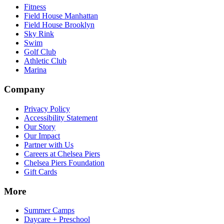
Fitness​​​​‌ ‍ ​‍​‍‌‍ ‌ ​‍‌‍‍‌‌‍‌ ‌‍‍‌‌‍ ‍​‍​‍​ ‍‍​‍​‍‌ ​ ‌‍​‌‌‍ ‍‌‍‍‌‌ ‌​‌ ‍‌​‍ ‍‌‍‍‌‌‍ ​‍​‍​‍ ​​‍​‍‌‍‍​‌ ​‍‌‍‌‌‌‍‌‍​‍​‍​ ‍‍​‍​‍‌‍‍​‌ ‌​‌ ‌​‌ ​​‌ ​ ​ ‍‍​‍ ​‍ ‌‍​ ‌‍‍​‌‍‌‌‌‍ ​‌ ​ ‌‍‌‌‌‍​‌‌ ​​‌‍‍‌‌‍‌‌‌ ​‍‌ ​ ​‍ ‍‌ ​ ‌‍​‌‌‍ ‍‌‍‍‌‌ ‌​‌ ‍‌​‍ ‍‌ ​ ‌ ‌​‌ ‌‌‌‍‌​‌‍‍‌‌‍ ​‍ ‌‍‍‌‌‍ ‍‌ ‌​‌‍‌‌‌‍ ‍‌ ‌​​‍ ‌‍‌‌‌‍‌​‌‍‍‌‌ ‌​​‍ ‌‍ ‌‌‍ ‌‍‌​‌‍‌‌​ ‌‌ ​​‌ ​‍‌‍‌‌‌ ​ ‌‍‌‌‌‍ ‍‌ ‌​‌‍​‌‌ ‌​‌‍‍‌‌‍ ‌‍ ‍​ ‍ ‌‍‍‌‌‍‌​​ ‌‌‍‌‍‌‍ ‌‍ ‌ ‌​‌‍‌‌‌ ​‍​ ‍ ‌ ‌​‌ ‍‌‌ ​​‌‍‌‌​ ‌‌‍‌‍‌‍ ‌‍ ‌ ‌​‌‍‌‌‌ ​‍​ ‍ ‌ ​​‌‍​‌‌ ‌​‌‍‍​​ ‌‌‍​ ‌‍ ‌‍ ​‌ ‌‌‌‍ ‌‌‍ ‍‌ ​ ​‍‌‌​ ‌‌‌​​‍‌‌ ‌‍‍ ‌‍‌‌‌ ‍‌​‍‌‌​ ​ ‌​‌​​‍‌‌​ ​ ‌​‌​​‍‌‌​ ​‍​ ​‍‌‍‌‌‌‍​‍​ ​‍​ ‍​‌‍​ ​ ‌‌‌‍​ ‌‍​ ‌‍‌‌‌‍​‍‌‍​‌​ ​‌​‍‌‌​ ​‍​ ​‍​‍‌‌​ ‌‌‌​‌​​‍ ‍‌‍ ​‌‍‍‌‌‍ ‍‌‍‍ ‌ ​ ​‍‌‌​ ‌‌‌​​‍‌‌ ‌‍‍ ‌‍‌‌‌ ‍‌​‍‌‌​ ​ ‌​‌​​‍‌‌​ ​ ‌​‌​​‍‌‌​ ​‍​ ​‍​ ​‍​ ​ ​ ​ ‌‍​ ‌‍‌‌​ ‍​​ ‌‍​ ​‌​ ‌​‌‍​‌‌‍​ ​ ‍‌​‍‌‌​ ​‍​ ​‍​‍‌‌​ ‌‌‌​‌​​‍ ‍‌‍ ‍‌‍​‌‌‍ ‌‌‍‌‌​ ‌‍​‍‌‍​‌‌ ​ ‌‍‌‌‌‌‌‌‌ ​‍‌‍ ​​ ‌‌‍‍​‌ ‌​‌ ‌​‌ ​​‌ ​ ​‍‌‌​ ​ ‌​​‌​‍‌‌​ ​‍‌​‌‍​‍‌‌​ ​‍‌​‌‍‌‍​ ‌‍‍​‌‍‌‌‌‍ ​‌ ​ ‌‍‌‌‌‍​‌‌ ​​‌‍‍‌‌‍‌‌‌ ​‍‌ ​ ​‍ ‍‌ ​ ‌‍​‌‌‍ ‍‌‍‍‌‌ ‌​‌ ‍‌​‍ ‍‌ ​ ‌ ‌​‌ ‌‌‌‍‌​‌‍‍‌‌‍ ​‍‌‍‌‍‍‌‌‍‌​​ ‌‌‍‌‍‌‍ ‌‍ ‌ ‌​‌‍‌‌‌ ​‍​‍‌‍‌ ‌​‌ ‍‌‌ ​​‌‍‌‌​ ‌‌‍‌‍‌‍ ‌‍ ‌ ‌​‌‍‌‌‌ ​‍​‍‌‍‌ ​​‌‍​‌‌ ‌​‌‍‍​​ ‌‌‍​ ‌‍ ‌‍ ​‌ ‌‌‌‍ ‌‌‍ ‍‌ ​ ​‍‌‌​ ‌‌‌​​‍‌‌ ‌‍‍ ‌‍‌‌‌ ‍‌​‍‌‌​ ​ ‌​‌​​‍‌‌​ ​ ‌​‌​​‍‌‌​ ​‍​ ​‍‌‍‌‌‌‍​‍​ ​‍​ ‍​‌‍​ ​ ‌‌‌‍​ ‌‍​ ‌‍‌‌‌‍​‍‌‍​‌​ ​‌​‍‌‌​ ​‍​ ​‍​‍‌‌​ ‌‌‌​‌​​‍ ‍‌‍ ​‌‍‍‌‌‍ ‍‌‍‍ ‌ ​ ​‍‌‌​ ‌‌‌​​‍‌‌ ‌‍‍ ‌‍‌‌‌ ‍‌​‍‌‌​ ​ ‌​‌​​‍‌‌​ ​ ‌​‌​​‍‌‌​ ​‍​ ​‍​ ​‍​ ​ ​ ​ ‌‍​ ‌‍‌‌​ ‍​​ ‌‍​ ​‌​ ‌​‌‍​‌‌‍​ ​ ‍‌​‍‌‌​ ​‍​ ​‍​‍‌‌​ ‌‌‌​‌​​‍ ‍‌‍ ‍‌‍​‌‌‍ ‌‌‍‌‌​‍‌‍‌ ​​‌‍‌‌‌ ​‍‌ ​ ‌ ​​‌‍‌‌‌‍​ ‌ ‌​‌‍‍‌‌ ‌‍‌‍‌‌​ ‌‌ ​​‌ ‌‌‌‍​‍‌‍ ​‌‍‍‌‌ ​ ‌‍‍​‌‍‌‌‌‍‌​​‍​‍‌ ‌
Field House Manhattan​​​​‌ ‍ ​‍​‍‌‍ ‌ ​‍‌‍‍‌‌‍‌ ‌‍‍‌‌‍ ‍​‍​‍​ ‍‍​‍​‍‌ ​ ‌‍​‌‌‍ ‍‌‍‍‌‌ ‌​‌ ‍‌​‍ ‍‌‍‍‌‌‍ ​‍​‍​‍ ​​‍​‍‌‍‍​‌ ​‍‌‍‌‌‌‍‌‍​‍​‍​ ‍‍​‍​‍‌‍‍​‌ ‌​‌ ‌​‌ ​​‌ ​ ​ ‍‍​‍ ​‍ ‌‍​ ‌‍‍​‌‍‌‌‌‍ ​‌ ​ ‌‍‌‌‌‍​‌‌ ​​‌‍‍‌‌‍‌‌‌ ​‍‌ ​ ​‍ ‍‌ ​ ‌‍​‌‌‍ ‍‌‍‍‌‌ ‌​‌ ‍‌​‍ ‍‌ ​ ‌ ‌​‌ ‌‌‌‍‌​‌‍‍‌‌‍ ​‍ ‌‍‍‌‌‍ ‍‌ ‌​‌‍‌‌‌‍ ‍‌ ‌​​‍ ‌‍‌‌‌‍‌​‌‍‍‌‌ ‌​​‍ ‌‍ ‌‌‍ ‌‍‌​‌‍‌‌​ ‌‌ ​​‌ ​‍‌‍‌‌‌ ​ ‌‍‌‌‌‍ ‍‌ ‌​‌‍​‌‌ ‌​‌‍‍‌‌‍ ‌‍ ‍​ ‍ ‌‍‍‌‌‍‌​​ ‌‌‍‌‍‌‍ ‌‍ ‌ ‌​‌‍‌‌‌ ​‍​ ‍ ‌ ‌​‌ ‍‌‌ ​​‌‍‌‌​ ‌‌‍‌‍‌‍ ‌‍ ‌ ‌​‌‍‌‌‌ ​‍​ ‍ ‌ ​​‌‍​‌‌ ‌​‌‍‍​​ ‌‌‍​ ‌‍ ‌‍ ​‌ ‌‌‌‍ ‌‌‍ ‍‌ ​ ​‍‌‌​ ‌‌‌​​‍‌‌ ‌‍‍ ‌‍‌‌‌ ‍‌​‍‌‌​ ​ ‌​‌​​‍‌‌​ ​ ‌​‌​​‍‌‌​ ​‍​ ​‍‌‍‌‌‌‍​‍​ ​‍​ ‍​‌‍​ ​ ‌‌‌‍​ ‌‍​ ‌‍‌‌‌‍​‍‌‍​‌​ ​‌​‍‌‌​ ​‍​ ​‍​‍‌‌​ ‌‌‌​‌​​‍ ‍‌‍ ​‌‍‍‌‌‍ ‍‌‍‍ ‌ ​ ​‍‌‌​ ‌‌‌​​‍‌‌ ‌‍‍ ‌‍‌‌‌ ‍‌​‍‌‌​ ​ ‌​‌​​‍‌‌​ ​ ‌​‌​​‍‌‌​ ​‍​ ​‍​ ​‌​ ​ ​ ​‌‌‍​‍​ ​​​ ​‌‌‍​‌​ ‌ ​ ​‍​ ​‍​ ‌‍​ ‌​​‍‌‌​ ​‍​ ​‍​‍‌‌​ ‌‌‌​‌​​‍ ‍‌‍ ‍‌‍​‌‌‍ ‌‌‍‌‌​ ‌‍​‍‌‍​‌‌ ​ ‌‍‌‌‌‌‌‌‌ ​‍‌‍ ​​ ‌‌‍‍​‌ ‌​‌ ‌​‌ ​​‌ ​ ​‍‌‌​ ​ ‌​​‌​‍‌‌​ ​‍‌​‌‍​‍‌‌​ ​‍‌​‌‍‌‍​ ‌‍‍​‌‍‌‌‌‍ ​‌ ​ ‌‍‌‌‌‍​‌‌ ​​‌‍‍‌‌‍‌‌‌ ​‍‌ ​ ​‍ ‍‌ ​ ‌‍​‌‌‍ ‍‌‍‍‌‌ ‌​‌ ‍‌​‍ ‍‌ ​ ‌ ‌​‌ ‌‌‌‍‌​‌‍‍‌‌‍ ​‍‌‍‌‍‍‌‌‍‌​​ ‌‌‍‌‍‌‍ ‌‍ ‌ ‌​‌‍‌‌‌ ​‍​‍‌‍‌ ‌​‌ ‍‌‌ ​​‌‍‌‌​ ‌‌‍‌‍‌‍ ‌‍ ‌ ‌​‌‍‌‌‌ ​‍​‍‌‍‌ ​​‌‍​‌‌ ‌​‌‍‍​​ ‌‌‍​ ‌‍ ‌‍ ​‌ ‌‌‌‍ ‌‌‍ ‍‌ ​ ​‍‌‌​ ‌‌‌​​‍‌‌ ‌‍‍ ‌‍‌‌‌ ‍‌​‍‌‌​ ​ ‌​‌​​‍‌‌​ ​ ‌​‌​​‍‌‌​ ​‍​ ​‍‌‍‌‌‌‍​‍​ ​‍​ ‍​‌‍​ ​ ‌‌‌‍​ ‌‍​ ‌‍‌‌‌‍​‍‌‍​‌​ ​‌​‍‌‌​ ​‍​ ​‍​‍‌‌​ ‌‌‌​‌​​‍ ‍‌‍ ​‌‍‍‌‌‍ ‍‌‍‍ ‌ ​ ​‍‌‌​ ‌‌‌​​‍‌‌ ‌‍‍ ‌‍‌‌‌ ‍‌​‍‌‌​ ​ ‌​‌​​‍‌‌​ ​ ‌​‌​​‍‌‌​ ​‍​ ​‍​ ​‌​ ​ ​ ​‌‌‍​‍​ ​​​ ​‌‌‍​‌​ ‌ ​ ​‍​ ​‍​ ‌‍​ ‌​​‍‌‌​ ​‍​ ​‍​‍‌‌​ ‌‌‌​‌​​‍ ‍‌‍ ‍‌‍​‌‌‍ ‌‌‍‌‌​‍‌‍‌ ​​‌‍‌‌‌ ​‍‌ ​ ‌ ​​‌‍‌‌‌‍​ ‌ ‌​‌‍‍‌‌ ‌‍‌‍‌‌​ ‌‌ ​​‌ ‌‌‌‍​‍‌‍ ​‌‍‍‌‌ ​ ‌‍‍​‌‍‌‌‌‍‌​​‍​‍‌ ‌
Field House Brooklyn​​​​‌ ‍ ​‍​‍‌‍ ‌ ​‍‌‍‍‌‌‍‌ ‌‍‍‌‌‍ ‍​‍​‍​ ‍‍​‍​‍‌ ​ ‌‍​‌‌‍ ‍‌‍‍‌‌ ‌​‌ ‍‌​‍ ‍‌‍‍‌‌‍ ​‍​‍​‍ ​​‍​‍‌‍‍​‌ ​‍‌‍‌‌‌‍‌‍​‍​‍​ ‍‍​‍​‍‌‍‍​‌ ‌​‌ ‌​‌ ​​‌ ​ ​ ‍‍​‍ ​‍ ‌‍​ ‌‍‍​‌‍‌‌‌‍ ​‌ ​ ‌‍‌‌‌‍​‌‌ ​​‌‍‍‌‌‍‌‌‌ ​‍‌ ​ ​‍ ‍‌ ​ ‌‍​‌‌‍ ‍‌‍‍‌‌ ‌​‌ ‍‌​‍ ‍‌ ​ ‌ ‌​‌ ‌‌‌‍‌​‌‍‍‌‌‍ ​‍ ‌‍‍‌‌‍ ‍‌ ‌​‌‍‌‌‌‍ ‍‌ ‌​​‍ ‌‍‌‌‌‍‌​‌‍‍‌‌ ‌​​‍ ‌‍ ‌‌‍ ‌‍‌​‌‍‌‌​ ‌‌ ​​‌ ​‍‌‍‌‌‌ ​ ‌‍‌‌‌‍ ‍‌ ‌​‌‍​‌‌ ‌​‌‍‍‌‌‍ ‌‍ ‍​ ‍ ‌‍‍‌‌‍‌​​ ‌‌‍‌‍‌‍ ‌‍ ‌ ‌​‌‍‌‌‌ ​‍​ ‍ ‌ ‌​‌ ‍‌‌ ​​‌‍‌‌​ ‌‌‍‌‍‌‍ ‌‍ ‌ ‌​‌‍‌‌‌ ​‍​ ‍ ‌ ​​‌‍​‌‌ ‌​‌‍‍​​ ‌‌‍​ ‌‍ ‌‍ ​‌ ‌‌‌‍ ‌‌‍ ‍‌ ​ ​‍‌‌​ ‌‌‌​​‍‌‌ ‌‍‍ ‌‍‌‌‌ ‍‌​‍‌‌​ ​ ‌​‌​​‍‌‌​ ​ ‌​‌​​‍‌‌​ ​‍​ ​‍‌‍‌‌‌‍​‍​ ​‍​ ‍​‌‍​ ​ ‌‌‌‍​ ‌‍​ ‌‍‌‌‌‍​‍‌‍​‌​ ​‌​‍‌‌​ ​‍​ ​‍​‍‌‌​ ‌‌‌​‌​​‍ ‍‌‍ ​‌‍‍‌‌‍ ‍‌‍‍ ‌ ​ ​‍‌‌​ ‌‌‌​​‍‌‌ ‌‍‍ ‌‍‌‌‌ ‍‌​‍‌‌​ ​ ‌​‌​​‍‌‌​ ​ ‌​‌​​‍‌‌​ ​‍​ ​‍​ ‌‍​ ‍​​ ‌ ‌‍‌​​ ​‌​ ​‍​ ‌‌​ ‌‍​ ​‍​ ​‌‌‍​ ​ ​‌​‍‌‌​ ​‍​ ​‍​‍‌‌​ ‌‌‌​‌​​‍ ‍‌‍ ‍‌‍​‌‌‍ ‌‌‍‌‌​ ‌‍​‍‌‍​‌‌ ​ ‌‍‌‌‌‌‌‌‌ ​‍‌‍ ​​ ‌‌‍‍​‌ ‌​‌ ‌​‌ ​​‌ ​ ​‍‌‌​ ​ ‌​​‌​‍‌‌​ ​‍‌​‌‍​‍‌‌​ ​‍‌​‌‍‌‍​ ‌‍‍​‌‍‌‌‌‍ ​‌ ​ ‌‍‌‌‌‍​‌‌ ​​‌‍‍‌‌‍‌‌‌ ​‍‌ ​ ​‍ ‍‌ ​ ‌‍​‌‌‍ ‍‌‍‍‌‌ ‌​‌ ‍‌​‍ ‍‌ ​ ‌ ‌​‌ ‌‌‌‍‌​‌‍‍‌‌‍ ​‍‌‍‌‍‍‌‌‍‌​​ ‌‌‍‌‍‌‍ ‌‍ ‌ ‌​‌‍‌‌‌ ​‍​‍‌‍‌ ‌​‌ ‍‌‌ ​​‌‍‌‌​ ‌‌‍‌‍‌‍ ‌‍ ‌ ‌​‌‍‌‌‌ ​‍​‍‌‍‌ ​​‌‍​‌‌ ‌​‌‍‍​​ ‌‌‍​ ‌‍ ‌‍ ​‌ ‌‌‌‍ ‌‌‍ ‍‌ ​ ​‍‌‌​ ‌‌‌​​‍‌‌ ‌‍‍ ‌‍‌‌‌ ‍‌​‍‌‌​ ​ ‌​‌​​‍‌‌​ ​ ‌​‌​​‍‌‌​ ​‍​ ​‍‌‍‌‌‌‍​‍​ ​‍​ ‍​‌‍​ ​ ‌‌‌‍​ ‌‍​ ‌‍‌‌‌‍​‍‌‍​‌​ ​‌​‍‌‌​ ​‍​ ​‍​‍‌‌​ ‌‌‌​‌​​‍ ‍‌‍ ​‌‍‍‌‌‍ ‍‌‍‍ ‌ ​ ​‍‌‌​ ‌‌‌​​‍‌‌ ‌‍‍ ‌‍‌‌‌ ‍‌​‍‌‌​ ​ ‌​‌​​‍‌‌​ ​ ‌​‌​​‍‌‌​ ​‍​ ​‍​ ‌‍​ ‍​​ ‌ ‌‍‌​​ ​‌​ ​‍​ ‌‌​ ‌‍​ ​‍​ ​‌‌‍​ ​ ​‌​‍‌‌​ ​‍​ ​‍​‍‌‌​ ‌‌‌​‌​​‍ ‍‌‍ ‍‌‍​‌‌‍ ‌‌‍‌‌​‍‌‍‌ ​​‌‍‌‌‌ ​‍‌ ​ ‌ ​​‌‍‌‌‌‍​ ‌ ‌​‌‍‍‌‌ ‌‍‌‍‌‌​ ‌‌ ​​‌ ‌‌‌‍​‍‌‍ ​‌‍‍‌‌ ​ ‌‍‍​‌‍‌‌‌‍‌​​‍​‍‌ ‌
Sky Rink​​​​‌ ‍ ​‍​‍‌‍ ‌ ​‍‌‍‍‌‌‍‌ ‌‍‍‌‌‍ ‍​‍​‍​ ‍‍​‍​‍‌ ​ ‌‍​‌‌‍ ‍‌‍‍‌‌ ‌​‌ ‍‌​‍ ‍‌‍‍‌‌‍ ​‍​‍​‍ ​​‍​‍‌‍‍​‌ ​‍‌‍‌‌‌‍‌‍​‍​‍​ ‍‍​‍​‍‌‍‍​‌ ‌​‌ ‌​‌ ​​‌ ​ ​ ‍‍​‍ ​‍ ‌‍​ ‌‍‍​‌‍‌‌‌‍ ​‌ ​ ‌‍‌‌‌‍​‌‌ ​​‌‍‍‌‌‍‌‌‌ ​‍‌ ​ ​‍ ‍‌ ​ ‌‍​‌‌‍ ‍‌‍‍‌‌ ‌​‌ ‍‌​‍ ‍‌ ​ ‌ ‌​‌ ‌‌‌‍‌​‌‍‍‌‌‍ ​‍ ‌‍‍‌‌‍ ‍‌ ‌​‌‍‌‌‌‍ ‍‌ ‌​​‍ ‌‍‌‌‌‍‌​‌‍‍‌‌ ‌​​‍ ‌‍ ‌‌‍ ‌‍‌​‌‍‌‌​ ‌‌ ​​‌ ​‍‌‍‌‌‌ ​ ‌‍‌‌‌‍ ‍‌ ‌​‌‍​‌‌ ‌​‌‍‍‌‌‍ ‌‍ ‍​ ‍ ‌‍‍‌‌‍‌​​ ‌‌‍‌‍‌‍ ‌‍ ‌ ‌​‌‍‌‌‌ ​‍​ ‍ ‌ ‌​‌ ‍‌‌ ​​‌‍‌‌​ ‌‌‍‌‍‌‍ ‌‍ ‌ ‌​‌‍‌‌‌ ​‍​ ‍ ‌ ​​‌‍​‌‌ ‌​‌‍‍​​ ‌‌‍​ ‌‍ ‌‍ ​‌ ‌‌‌‍ ‌‌‍ ‍‌ ​ ​‍‌‌​ ‌‌‌​​‍‌‌ ‌‍‍ ‌‍‌‌‌ ‍‌​‍‌‌​ ​ ‌​‌​​‍‌‌​ ​ ‌​‌​​‍‌‌​ ​‍​ ​‍‌‍‌‌‌‍​‍​ ​‍​ ‍​‌‍​ ​ ‌‌‌‍​ ‌‍​ ‌‍‌‌‌‍​‍‌‍​‌​ ​‌​‍‌‌​ ​‍​ ​‍​‍‌‌​ ‌‌‌​‌​​‍ ‍‌‍ ​‌‍‍‌‌‍ ‍‌‍‍ ‌ ​ ​‍‌‌​ ‌‌‌​​‍‌‌ ‌‍‍ ‌‍‌‌‌ ‍‌​‍‌‌​ ​ ‌​‌​​‍‌‌​ ​ ‌​‌​​‍‌‌​ ​‍​ ​‍​ ‌​​ ‌ ‌‍‌‍‌‍‌‍​ ​​​ ‌‍​ ‌‌​ ‌​‌‍‌​‌‍‌​​ ​‌‌‍​‍​‍‌‌​ ​‍​ ​‍​‍‌‌​ ‌‌‌​‌​​‍ ‍‌‍ ‍‌‍​‌‌‍ ‌‌‍‌‌​ ‌‍​‍‌‍​‌‌ ​ ‌‍‌‌‌‌‌‌‌ ​‍‌‍ ​​ ‌‌‍‍​‌ ‌​‌ ‌​‌ ​​‌ ​ ​‍‌‌​ ​ ‌​​‌​‍‌‌​ ​‍‌​‌‍​‍‌‌​ ​‍‌​‌‍‌‍​ ‌‍‍​‌‍‌‌‌‍ ​‌ ​ ‌‍‌‌‌‍​‌‌ ​​‌‍‍‌‌‍‌‌‌ ​‍‌ ​ ​‍ ‍‌ ​ ‌‍​‌‌‍ ‍‌‍‍‌‌ ‌​‌ ‍‌​‍ ‍‌ ​ ‌ ‌​‌ ‌‌‌‍‌​‌‍‍‌‌‍ ​‍‌‍‌‍‍‌‌‍‌​​ ‌‌‍‌‍‌‍ ‌‍ ‌ ‌​‌‍‌‌‌ ​‍​‍‌‍‌ ‌​‌ ‍‌‌ ​​‌‍‌‌​ ‌‌‍‌‍‌‍ ‌‍ ‌ ‌​‌‍‌‌‌ ​‍​‍‌‍‌ ​​‌‍​‌‌ ‌​‌‍‍​​ ‌‌‍​ ‌‍ ‌‍ ​‌ ‌‌‌‍ ‌‌‍ ‍‌ ​ ​‍‌‌​ ‌‌‌​​‍‌‌ ‌‍‍ ‌‍‌‌‌ ‍‌​‍‌‌​ ​ ‌​‌​​‍‌‌​ ​ ‌​‌​​‍‌‌​ ​‍​ ​‍‌‍‌‌‌‍​‍​ ​‍​ ‍​‌‍​ ​ ‌‌‌‍​ ‌‍​ ‌‍‌‌‌‍​‍‌‍​‌​ ​‌​‍‌‌​ ​‍​ ​‍​‍‌‌​ ‌‌‌​‌​​‍ ‍‌‍ ​‌‍‍‌‌‍ ‍‌‍‍ ‌ ​ ​‍‌‌​ ‌‌‌​​‍‌‌ ‌‍‍ ‌‍‌‌‌ ‍‌​‍‌‌​ ​ ‌​‌​​‍‌‌​ ​ ‌​‌​​‍‌‌​ ​‍​ ​‍​ ‌​​ ‌ ‌‍‌‍‌‍‌‍​ ​​​ ‌‍​ ‌‌​ ‌​‌‍‌​‌‍‌​​ ​‌‌‍​‍​‍‌‌​ ​‍​ ​‍​‍‌‌​ ‌‌‌​‌​​‍ ‍‌‍ ‍‌‍​‌‌‍ ‌‌‍‌‌​‍‌‍‌ ​​‌‍‌‌‌ ​‍‌ ​ ‌ ​​‌‍‌‌‌‍​ ‌ ‌​‌‍‍‌‌ ‌‍‌‍‌‌​ ‌‌ ​​‌ ‌‌‌‍​‍‌‍ ​‌‍‍‌‌ ​ ‌‍‍​‌‍‌‌‌‍‌​​‍​‍‌ ‌
Swim​​​​‌ ‍ ​‍​‍‌‍ ‌ ​‍‌‍‍‌‌‍‌ ‌‍‍‌‌‍ ‍​‍​‍​ ‍‍​‍​‍‌ ​ ‌‍​‌‌‍ ‍‌‍‍‌‌ ‌​‌ ‍‌​‍ ‍‌‍‍‌‌‍ ​‍​‍​‍ ​​‍​‍‌‍‍​‌ ​‍‌‍‌‌‌‍‌‍​‍​‍​ ‍‍​‍​‍‌‍‍​‌ ‌​‌ ‌​‌ ​​‌ ​ ​ ‍‍​‍ ​‍ ‌‍​ ‌‍‍​‌‍‌‌‌‍ ​‌ ​ ‌‍‌‌‌‍​‌‌ ​​‌‍‍‌‌‍‌‌‌ ​‍‌ ​ ​‍ ‍‌ ​ ‌‍​‌‌‍ ‍‌‍‍‌‌ ‌​‌ ‍‌​‍ ‍‌ ​ ‌ ‌​‌ ‌‌‌‍‌​‌‍‍‌‌‍ ​‍ ‌‍‍‌‌‍ ‍‌ ‌​‌‍‌‌‌‍ ‍‌ ‌​​‍ ‌‍‌‌‌‍‌​‌‍‍‌‌ ‌​​‍ ‌‍ ‌‌‍ ‌‍‌​‌‍‌‌​ ‌‌ ​​‌ ​‍‌‍‌‌‌ ​ ‌‍‌‌‌‍ ‍‌ ‌​‌‍​‌‌ ‌​‌‍‍‌‌‍ ‌‍ ‍​ ‍ ‌‍‍‌‌‍‌​​ ‌‌‍‌‍‌‍ ‌‍ ‌ ‌​‌‍‌‌‌ ​‍​ ‍ ‌ ‌​‌ ‍‌‌ ​​‌‍‌‌​ ‌‌‍‌‍‌‍ ‌‍ ‌ ‌​‌‍‌‌‌ ​‍​ ‍ ‌ ​​‌‍​‌‌ ‌​‌‍‍​​ ‌‌‍​ ‌‍ ‌‍ ​‌ ‌‌‌‍ ‌‌‍ ‍‌ ​ ​‍‌‌​ ‌‌‌​​‍‌‌ ‌‍‍ ‌‍‌‌‌ ‍‌​‍‌‌​ ​ ‌​‌​​‍‌‌​ ​ ‌​‌​​‍‌‌​ ​‍​ ​‍‌‍‌‌‌‍​‍​ ​‍​ ‍​‌‍​ ​ ‌‌‌‍​ ‌‍​ ‌‍‌‌‌‍​‍‌‍​‌​ ​‌​‍‌‌​ ​‍​ ​‍​‍‌‌​ ‌‌‌​‌​​‍ ‍‌‍ ​‌‍‍‌‌‍ ‍‌‍‍ ‌ ​ ​‍‌‌​ ‌‌‌​​‍‌‌ ‌‍‍ ‌‍‌‌‌ ‍‌​‍‌‌​ ​ ‌​‌​​‍‌‌​ ​ ‌​‌​​‍‌‌​ ​‍​ ​‍‌‍‌‍‌‍‌‍​ ​​​ ‌‌​ ‌‌​ ‌​​ ​‍‌‍​ ​ ​‌​ ​ ‌‍​ ‌‍​‌‌‍​ ‌‍‌‌​ ‌‍​ ​‌​ ​ ‌‍​ ‌‍​‍​ ‌​​ ‍​‌‍‌​​ ‍​​ ‌‍​ ‌‌‌‍​‍​ ‌​​ ‌​​ ​‌​ ‍‌​ ‍‌‌‍​ ​‍‌‌​ ​‍​ ​‍​‍‌‌​ ‌‌‌​‌​​‍ ‍‌‍ ‍‌‍​‌‌‍ ‌‌‍‌‌​ ‌‍​‍‌‍​‌‌ ​ ‌‍‌‌‌‌‌‌‌ ​‍‌‍ ​​ ‌‌‍‍​‌ ‌​‌ ‌​‌ ​​‌ ​ ​‍‌‌​ ​ ‌​​‌​‍‌‌​ ​‍‌​‌‍​‍‌‌​ ​‍‌​‌‍‌‍​ ‌‍‍​‌‍‌‌‌‍ ​‌ ​ ‌‍‌‌‌‍​‌‌ ​​‌‍‍‌‌‍‌‌‌ ​‍‌ ​ ​‍ ‍‌ ​ ‌‍​‌‌‍ ‍‌‍‍‌‌ ‌​‌ ‍‌​‍ ‍‌ ​ ‌ ‌​‌ ‌‌‌‍‌​‌‍‍‌‌‍ ​‍‌‍‌‍‍‌‌‍‌​​ ‌‌‍‌‍‌‍ ‌‍ ‌ ‌​‌‍‌‌‌ ​‍​‍‌‍‌ ‌​‌ ‍‌‌ ​​‌‍‌‌​ ‌‌‍‌‍‌‍ ‌‍ ‌ ‌​‌‍‌‌‌ ​‍​‍‌‍‌ ​​‌‍​‌‌ ‌​‌‍‍​​ ‌‌‍​ ‌‍ ‌‍ ​‌ ‌‌‌‍ ‌‌‍ ‍‌ ​ ​‍‌‌​ ‌‌‌​​‍‌‌ ‌‍‍ ‌‍‌‌‌ ‍‌​‍‌‌​ ​ ‌​‌​​‍‌‌​ ​ ‌​‌​​‍‌‌​ ​‍​ ​‍‌‍‌‌‌‍​‍​ ​‍​ ‍​‌‍​ ​ ‌‌‌‍​ ‌‍​ ‌‍‌‌‌‍​‍‌‍​‌​ ​‌​‍‌‌​ ​‍​ ​‍​‍‌‌​ ‌‌‌​‌​​‍ ‍‌‍ ​‌‍‍‌‌‍ ‍‌‍‍ ‌ ​ ​‍‌‌​ ‌‌‌​​‍‌‌ ‌‍‍ ‌‍‌‌‌ ‍‌​‍‌‌​ ​ ‌​‌​​‍‌‌​ ​ ‌​‌​​‍‌‌​ ​‍​ ​‍‌‍‌‍‌‍‌‍​ ​​​ ‌‌​ ‌‌​ ‌​​ ​‍‌‍​ ​ ​‌​ ​ ‌‍​ ‌‍​‌‌‍​ ‌‍‌‌​ ‌‍​ ​‌​ ​ ‌‍​ ‌‍​‍​ ‌​​ ‍​‌‍‌​​ ‍​​ ‌‍​ ‌‌‌‍​‍​ ‌​​ ‌​​ ​‌​ ‍‌​ ‍‌‌‍​ ​‍‌‌​ ​‍​ ​‍​‍‌‌​ ‌‌‌​‌​​‍ ‍‌‍ ‍‌‍​‌‌‍ ‌‌‍‌‌​‍‌‍‌ ​​‌‍‌‌‌ ​‍‌ ​ ‌ ​​‌‍‌‌‌‍​ ‌ ‌​‌‍‍‌‌ ‌‍‌‍‌‌​ ‌‌ ​​‌ ‌‌‌‍​‍‌‍ ​‌‍‍‌‌ ​ ‌‍‍​‌‍‌‌‌‍‌​​‍​‍‌ ‌
Golf Club​​​​‌ ‍ ​‍​‍‌‍ ‌ ​‍‌‍‍‌‌‍‌ ‌‍‍‌‌‍ ‍​‍​‍​ ‍‍​‍​‍‌ ​ ‌‍​‌‌‍ ‍‌‍‍‌‌ ‌​‌ ‍‌​‍ ‍‌‍‍‌‌‍ ​‍​‍​‍ ​​‍​‍‌‍‍​‌ ​‍‌‍‌‌‌‍‌‍​‍​‍​ ‍‍​‍​‍‌‍‍​‌ ‌​‌ ‌​‌ ​​‌ ​ ​ ‍‍​‍ ​‍ ‌‍​ ‌‍‍​‌‍‌‌‌‍ ​‌ ​ ‌‍‌‌‌‍​‌‌ ​​‌‍‍‌‌‍‌‌‌ ​‍‌ ​ ​‍ ‍‌ ​ ‌‍​‌‌‍ ‍‌‍‍‌‌ ‌​‌ ‍‌​‍ ‍‌ ​ ‌ ‌​‌ ‌‌‌‍‌​‌‍‍‌‌‍ ​‍ ‌‍‍‌‌‍ ‍‌ ‌​‌‍‌‌‌‍ ‍‌ ‌​​‍ ‌‍‌‌‌‍‌​‌‍‍‌‌ ‌​​‍ ‌‍ ‌‌‍ ‌‍‌​‌‍‌‌​ ‌‌ ​​‌ ​‍‌‍‌‌‌ ​ ‌‍‌‌‌‍ ‍‌ ‌​‌‍​‌‌ ‌​‌‍‍‌‌‍ ‌‍ ‍​ ‍ ‌‍‍‌‌‍‌​​ ‌‌‍‌‍‌‍ ‌‍ ‌ ‌​‌‍‌‌‌ ​‍​ ‍ ‌ ‌​‌ ‍‌‌ ​​‌‍‌‌​ ‌‌‍‌‍‌‍ ‌‍ ‌ ‌​‌‍‌‌‌ ​‍​ ‍ ‌ ​​‌‍​‌‌ ‌​‌‍‍​​ ‌‌‍​ ‌‍ ‌‍ ​‌ ‌‌‌‍ ‌‌‍ ‍‌ ​ ​‍‌‌​ ‌‌‌​​‍‌‌ ‌‍‍ ‌‍‌‌‌ ‍‌​‍‌‌​ ​ ‌​‌​​‍‌‌​ ​ ‌​‌​​‍‌‌​ ​‍​ ​‍‌‍‌‌‌‍​‍​ ​‍​ ‍​‌‍​ ​ ‌‌‌‍​ ‌‍​ ‌‍‌‌‌‍​‍‌‍​‌​ ​‌​‍‌‌​ ​‍​ ​‍​‍‌‌​ ‌‌‌​‌​​‍ ‍‌‍ ​‌‍‍‌‌‍ ‍‌‍‍ ‌ ​ ​‍‌‌​ ‌‌‌​​‍‌‌ ‌‍‍ ‌‍‌‌‌ ‍‌​‍‌‌​ ​ ‌​‌​​‍‌‌​ ​ ‌​‌​​‍‌‌​ ​‍​ ​‍​ ‌​‌‍‌‌​ ‌‍‌‍‌​​ ​‍​ ‌‍​ ​‍‌‍‌‍‌‍​‌‌‍​ ‌‍​ ‌‍​ ​‍‌‌​ ​‍​ ​‍​‍‌‌​ ‌‌‌​‌​​‍ ‍‌‍ ‍‌‍​‌‌‍ ‌‌‍‌‌​ ‌‍​‍‌‍​‌‌ ​ ‌‍‌‌‌‌‌‌‌ ​‍‌‍ ​​ ‌‌‍‍​‌ ‌​‌ ‌​‌ ​​‌ ​ ​‍‌‌​ ​ ‌​​‌​‍‌‌​ ​‍‌​‌‍​‍‌‌​ ​‍‌​‌‍‌‍​ ‌‍‍​‌‍‌‌‌‍ ​‌ ​ ‌‍‌‌‌‍​‌‌ ​​‌‍‍‌‌‍‌‌‌ ​‍‌ ​ ​‍ ‍‌ ​ ‌‍​‌‌‍ ‍‌‍‍‌‌ ‌​‌ ‍‌​‍ ‍‌ ​ ‌ ‌​‌ ‌‌‌‍‌​‌‍‍‌‌‍ ​‍‌‍‌‍‍‌‌‍‌​​ ‌‌‍‌‍‌‍ ‌‍ ‌ ‌​‌‍‌‌‌ ​‍​‍‌‍‌ ‌​‌ ‍‌‌ ​​‌‍‌‌​ ‌‌‍‌‍‌‍ ‌‍ ‌ ‌​‌‍‌‌‌ ​‍​‍‌‍‌ ​​‌‍​‌‌ ‌​‌‍‍​​ ‌‌‍​ ‌‍ ‌‍ ​‌ ‌‌‌‍ ‌‌‍ ‍‌ ​ ​‍‌‌​ ‌‌‌​​‍‌‌ ‌‍‍ ‌‍‌‌‌ ‍‌​‍‌‌​ ​ ‌​‌​​‍‌‌​ ​ ‌​‌​​‍‌‌​ ​‍​ ​‍‌‍‌‌‌‍​‍​ ​‍​ ‍​‌‍​ ​ ‌‌‌‍​ ‌‍​ ‌‍‌‌‌‍​‍‌‍​‌​ ​‌​‍‌‌​ ​‍​ ​‍​‍‌‌​ ‌‌‌​‌​​‍ ‍‌‍ ​‌‍‍‌‌‍ ‍‌‍‍ ‌ ​ ​‍‌‌​ ‌‌‌​​‍‌‌ ‌‍‍ ‌‍‌‌‌ ‍‌​‍‌‌​ ​ ‌​‌​​‍‌‌​ ​ ‌​‌​​‍‌‌​ ​‍​ ​‍​ ‌​‌‍‌‌​ ‌‍‌‍‌​​ ​‍​ ‌‍​ ​‍‌‍‌‍‌‍​‌‌‍​ ‌‍​ ‌‍​ ​‍‌‌​ ​‍​ ​‍​‍‌‌​ ‌‌‌​‌​​‍ ‍‌‍ ‍‌‍​‌‌‍ ‌‌‍‌‌​‍‌‍‌ ​​‌‍‌‌‌ ​‍‌ ​ ‌ ​​‌‍‌‌‌‍​ ‌ ‌​‌‍‍‌‌ ‌‍‌‍‌‌​ ‌‌ ​​‌ ‌‌‌‍​‍‌‍ ​‌‍‍‌‌ ​ ‌‍‍​‌‍‌‌‌‍‌​​‍​‍‌ ‌
Athletic Club​​​​‌ ‍ ​‍​‍‌‍ ‌ ​‍‌‍‍‌‌‍‌ ‌‍‍‌‌‍ ‍​‍​‍​ ‍‍​‍​‍‌ ​ ‌‍​‌‌‍ ‍‌‍‍‌‌ ‌​‌ ‍‌​‍ ‍‌‍‍‌‌‍ ​‍​‍​‍ ​​‍​‍‌‍‍​‌ ​‍‌‍‌‌‌‍‌‍​‍​‍​ ‍‍​‍​‍‌‍‍​‌ ‌​‌ ‌​‌ ​​‌ ​ ​ ‍‍​‍ ​‍ ‌‍​ ‌‍‍​‌‍‌‌‌‍ ​‌ ​ ‌‍‌‌‌‍​‌‌ ​​‌‍‍‌‌‍‌‌‌ ​‍‌ ​ ​‍ ‍‌ ​ ‌‍​‌‌‍ ‍‌‍‍‌‌ ‌​‌ ‍‌​‍ ‍‌ ​ ‌ ‌​‌ ‌‌‌‍‌​‌‍‍‌‌‍ ​‍ ‌‍‍‌‌‍ ‍‌ ‌​‌‍‌‌‌‍ ‍‌ ‌​​‍ ‌‍‌‌‌‍‌​‌‍‍‌‌ ‌​​‍ ‌‍ ‌‌‍ ‌‍‌​‌‍‌‌​ ‌‌ ​​‌ ​‍‌‍‌‌‌ ​ ‌‍‌‌‌‍ ‍‌ ‌​‌‍​‌‌ ‌​‌‍‍‌‌‍ ‌‍ ‍​ ‍ ‌‍‍‌‌‍‌​​ ‌‌‍‌‍‌‍ ‌‍ ‌ ‌​‌‍‌‌‌ ​‍​ ‍ ‌ ‌​‌ ‍‌‌ ​​‌‍‌‌​ ‌‌‍‌‍‌‍ ‌‍ ‌ ‌​‌‍‌‌‌ ​‍​ ‍ ‌ ​​‌‍​‌‌ ‌​‌‍‍​​ ‌‌‍​ ‌‍ ‌‍ ​‌ ‌‌‌‍ ‌‌‍ ‍‌ ​ ​‍‌‌​ ‌‌‌​​‍‌‌ ‌‍‍ ‌‍‌‌‌ ‍‌​‍‌‌​ ​ ‌​‌​​‍‌‌​ ​ ‌​‌​​‍‌‌​ ​‍​ ​‍‌‍‌‌‌‍​‍​ ​‍​ ‍​‌‍​ ​ ‌‌‌‍​ ‌‍​ ‌‍‌‌‌‍​‍‌‍​‌​ ​‌​‍‌‌​ ​‍​ ​‍​‍‌‌​ ‌‌‌​‌​​‍ ‍‌‍ ​‌‍‍‌‌‍ ‍‌‍‍ ‌ ​ ​‍‌‌​ ‌‌‌​​‍‌‌ ‌‍‍ ‌‍‌‌‌ ‍‌​‍‌‌​ ​ ‌​‌​​‍‌‌​ ​ ‌​‌​​‍‌‌​ ​‍​ ​‍​ ‍​‌‍​‌​ ​ ​ ‌​‌‍​‌​ ‌ ‌‍‌​‌‍​‌​ ​ ​ ‍​‌‍‌‌‌‍​ ​‍‌‌​ ​‍​ ​‍​‍‌‌​ ‌‌‌​‌​​‍ ‍‌‍ ‍‌‍​‌‌‍ ‌‌‍‌‌​ ‌‍​‍‌‍​‌‌ ​ ‌‍‌‌‌‌‌‌‌ ​‍‌‍ ​​ ‌‌‍‍​‌ ‌​‌ ‌​‌ ​​‌ ​ ​‍‌‌​ ​ ‌​​‌​‍‌‌​ ​‍‌​‌‍​‍‌‌​ ​‍‌​‌‍‌‍​ ‌‍‍​‌‍‌‌‌‍ ​‌ ​ ‌‍‌‌‌‍​‌‌ ​​‌‍‍‌‌‍‌‌‌ ​‍‌ ​ ​‍ ‍‌ ​ ‌‍​‌‌‍ ‍‌‍‍‌‌ ‌​‌ ‍‌​‍ ‍‌ ​ ‌ ‌​‌ ‌‌‌‍‌​‌‍‍‌‌‍ ​‍‌‍‌‍‍‌‌‍‌​​ ‌‌‍‌‍‌‍ ‌‍ ‌ ‌​‌‍‌‌‌ ​‍​‍‌‍‌ ‌​‌ ‍‌‌ ​​‌‍‌‌​ ‌‌‍‌‍‌‍ ‌‍ ‌ ‌​‌‍‌‌‌ ​‍​‍‌‍‌ ​​‌‍​‌‌ ‌​‌‍‍​​ ‌‌‍​ ‌‍ ‌‍ ​‌ ‌‌‌‍ ‌‌‍ ‍‌ ​ ​‍‌‌​ ‌‌‌​​‍‌‌ ‌‍‍ ‌‍‌‌‌ ‍‌​‍‌‌​ ​ ‌​‌​​‍‌‌​ ​ ‌​‌​​‍‌‌​ ​‍​ ​‍‌‍‌‌‌‍​‍​ ​‍​ ‍​‌‍​ ​ ‌‌‌‍​ ‌‍​ ‌‍‌‌‌‍​‍‌‍​‌​ ​‌​‍‌‌​ ​‍​ ​‍​‍‌‌​ ‌‌‌​‌​​‍ ‍‌‍ ​‌‍‍‌‌‍ ‍‌‍‍ ‌ ​ ​‍‌‌​ ‌‌‌​​‍‌‌ ‌‍‍ ‌‍‌‌‌ ‍‌​‍‌‌​ ​ ‌​‌​​‍‌‌​ ​ ‌​‌​​‍‌‌​ ​‍​ ​‍​ ‍​‌‍​‌​ ​ ​ ‌​‌‍​‌​ ‌ ‌‍‌​‌‍​‌​ ​ ​ ‍​‌‍‌‌‌‍​ ​‍‌‌​ ​‍​ ​‍​‍‌‌​ ‌‌‌​‌​​‍ ‍‌‍ ‍‌‍​‌‌‍ ‌‌‍‌‌​‍‌‍‌ ​​‌‍‌‌‌ ​‍‌ ​ ‌ ​​‌‍‌‌‌‍​ ‌ ‌​‌‍‍‌‌ ‌‍‌‍‌‌​ ‌‌ ​​‌ ‌‌‌‍​‍‌‍ ​‌‍‍‌‌ ​ ‌‍‍​‌‍‌‌‌‍‌​​‍​‍‌ ‌
Marina​​​​‌ ‍ ​‍​‍‌‍ ‌ ​‍‌‍‍‌‌‍‌ ‌‍‍‌‌‍ ‍​‍​‍​ ‍‍​‍​‍‌ ​ ‌‍​‌‌‍ ‍‌‍‍‌‌ ‌​‌ ‍‌​‍ ‍‌‍‍‌‌‍ ​‍​‍​‍ ​​‍​‍‌‍‍​‌ ​‍‌‍‌‌‌‍‌‍​‍​‍​ ‍‍​‍​‍‌‍‍​‌ ‌​‌ ‌​‌ ​​‌ ​ ​ ‍‍​‍ ​‍ ‌‍​ ‌‍‍​‌‍‌‌‌‍ ​‌ ​ ‌‍‌‌‌‍​‌‌ ​​‌‍‍‌‌‍‌‌‌ ​‍‌ ​ ​‍ ‍‌ ​ ‌‍​‌‌‍ ‍‌‍‍‌‌ ‌​‌ ‍‌​‍ ‍‌ ​ ‌ ‌​‌ ‌‌‌‍‌​‌‍‍‌‌‍ ​‍ ‌‍‍‌‌‍ ‍‌ ‌​‌‍‌‌‌‍ ‍‌ ‌​​‍ ‌‍‌‌‌‍‌​‌‍‍‌‌ ‌​​‍ ‌‍ ‌‌‍ ‌‍‌​‌‍‌‌​ ‌‌ ​​‌ ​‍‌‍‌‌‌ ​ ‌‍‌‌‌‍ ‍‌ ‌​‌‍​‌‌ ‌​‌‍‍‌‌‍ ‌‍ ‍​ ‍ ‌‍‍‌‌‍‌​​ ‌‌‍‌‍‌‍ ‌‍ ‌ ‌​‌‍‌‌‌ ​‍​ ‍ ‌ ‌​‌ ‍‌‌ ​​‌‍‌‌​ ‌‌‍‌‍‌‍ ‌‍ ‌ ‌​‌‍‌‌‌ ​‍​ ‍ ‌ ​​‌‍​‌‌ ‌​‌‍‍​​ ‌‌‍​ ‌‍ ‌‍ ​‌ ‌‌‌‍ ‌‌‍ ‍‌ ​ ​‍‌‌​ ‌‌‌​​‍‌‌ ‌‍‍ ‌‍‌‌‌ ‍‌​‍‌‌​ ​ ‌​‌​​‍‌‌​ ​ ‌​‌​​‍‌‌​ ​‍​ ​‍‌‍‌‌‌‍​‍​ ​‍​ ‍​‌‍​ ​ ‌‌‌‍​ ‌‍​ ‌‍‌‌‌‍​‍‌‍​‌​ ​‌​‍‌‌​ ​‍​ ​‍​‍‌‌​ ‌‌‌​‌​​‍ ‍‌‍ ​‌‍‍‌‌‍ ‍‌‍‍ ‌ ​ ​‍‌‌​ ‌‌‌​​‍‌‌ ‌‍‍ ‌‍‌‌‌ ‍‌​‍‌‌​ ​ ‌​‌​​‍‌‌​ ​ ‌​‌​​‍‌‌​ ​‍​ ​‍​ ‌‍​ ‌‌​ ‌‍​ ‌‌‌‍‌‌‌‍‌‍‌‍​‌​ ​​​ ‌‍​ ‌‌​ ‌​‌‍‌​​‍‌‌​ ​‍​ ​‍​‍‌‌​ ‌‌‌​‌​​‍ ‍‌‍ ‍‌‍​‌‌‍ ‌‌‍‌‌​ ‌‍​‍‌‍​‌‌ ​ ‌‍‌‌‌‌‌‌‌ ​‍‌‍ ​​ ‌‌‍‍​‌ ‌​‌ ‌​‌ ​​‌ ​ ​‍‌‌​ ​ ‌​​‌​‍‌‌​ ​‍‌​‌‍​‍‌‌​ ​‍‌​‌‍‌‍​ ‌‍‍​‌‍‌‌‌‍ ​‌ ​ ‌‍‌‌‌‍​‌‌ ​​‌‍‍‌‌‍‌‌‌ ​‍‌ ​ ​‍ ‍‌ ​ ‌‍​‌‌‍ ‍‌‍‍‌‌ ‌​‌ ‍‌​‍ ‍‌ ​ ‌ ‌​‌ ‌‌‌‍‌​‌‍‍‌‌‍ ​‍‌‍‌‍‍‌‌‍‌​​ ‌‌‍‌‍‌‍ ‌‍ ‌ ‌​‌‍‌‌‌ ​‍​‍‌‍‌ ‌​‌ ‍‌‌ ​​‌‍‌‌​ ‌‌‍‌‍‌‍ ‌‍ ‌ ‌​‌‍‌‌‌ ​‍​‍‌‍‌ ​​‌‍​‌‌ ‌​‌‍‍​​ ‌‌‍​ ‌‍ ‌‍ ​‌ ‌‌‌‍ ‌‌‍ ‍‌ ​ ​‍‌‌​ ‌‌‌​​‍‌‌ ‌‍‍ ‌‍‌‌‌ ‍‌​‍‌‌​ ​ ‌​‌​​‍‌‌​ ​ ‌​‌​​‍‌‌​ ​‍​ ​‍‌‍‌‌‌‍​‍​ ​‍​ ‍​‌‍​ ​ ‌‌‌‍​ ‌‍​ ‌‍‌‌‌‍​‍‌‍​‌​ ​‌​‍‌‌​ ​‍​ ​‍​‍‌‌​ ‌‌‌​‌​​‍ ‍‌‍ ​‌‍‍‌‌‍ ‍‌‍‍ ‌ ​ ​‍‌‌​ ‌‌‌​​‍‌‌ ‌‍‍ ‌‍‌‌‌ ‍‌​‍‌‌​ ​ ‌​‌​​‍‌‌​ ​ ‌​‌​​‍‌‌​ ​‍​ ​‍​ ‌‍​ ‌‌​ ‌‍​ ‌‌‌‍‌‌‌‍‌‍‌‍​‌​ ​​​ ‌‍​ ‌‌​ ‌​‌‍‌​​‍‌‌​ ​‍​ ​‍​‍‌‌​ ‌‌‌​‌​​‍ ‍‌‍ ‍‌‍​‌‌‍ ‌‌‍‌‌​‍‌‍‌ ​​‌‍‌‌‌ ​‍‌ ​ ‌ ​​‌‍‌‌‌‍​ ‌ ‌​‌‍‍‌‌ ‌‍‌‍‌‌​ ‌‌ ​​‌ ‌‌‌‍​‍‌‍ ​‌‍‍‌‌ ​ ‌‍‍​‌‍‌‌‌‍‌​​‍​‍‌ ‌
Company​​​​‌ ‍ ​‍​‍‌‍ ‌ ​‍‌‍‍‌‌‍‌ ‌‍‍‌‌‍ ‍​‍​‍​ ‍‍​‍​‍‌ ​ ‌‍​‌‌‍ ‍‌‍‍‌‌ ‌​‌ ‍‌​‍ ‍‌‍‍‌‌‍ ​‍​‍​‍ ​​‍​‍‌‍‍​‌ ​‍‌‍‌‌‌‍‌‍​‍​‍​ ‍‍​‍​‍‌‍‍​‌ ‌​‌ ‌​‌ ​​‌ ​ ​ ‍‍​‍ ​‍ ‌‍​ ‌‍‍​‌‍‌‌‌‍ ​‌ ​ ‌‍‌‌‌‍​‌‌ ​​‌‍‍‌‌‍‌‌‌ ​‍‌ ​ ​‍ ‍‌ ​ ‌‍​‌‌‍ ‍‌‍‍‌‌ ‌​‌ ‍‌​‍ ‍‌ ​ ‌ ‌​‌ ‌‌‌‍‌​‌‍‍‌‌‍ ​‍ ‌‍‍‌‌‍ ‍‌ ‌​‌‍‌‌‌‍ ‍‌ ‌​​‍ ‌‍‌‌‌‍‌​‌‍‍‌‌ ‌​​‍ ‌‍ ‌‌‍ ‌‍‌​‌‍‌‌​ ‌‌ ​​‌ ​‍‌‍‌‌‌ ​ ‌‍‌‌‌‍ ‍‌ ‌​‌‍​‌‌ ‌​‌‍‍‌‌‍ ‌‍ ‍​ ‍ ‌‍‍‌‌‍‌​​ ‌‌‍‌‍‌‍ ‌‍ ‌ ‌​‌‍‌‌‌ ​‍​ ‍ ‌ ‌​‌ ‍‌‌ ​​‌‍‌‌​ ‌‌‍‌‍‌‍ ‌‍ ‌ ‌​‌‍‌‌‌ ​‍​ ‍ ‌ ​​‌‍​‌‌ ‌​‌‍‍​​ ‌‌‍​ ‌‍ ‌‍ ​‌ ‌‌‌‍ ‌‌‍ ‍‌ ​ ​‍‌‌​ ‌‌‌​​‍‌‌ ‌‍‍ ‌‍‌‌‌ ‍‌​‍‌‌​ ​ ‌​‌​​‍‌‌​ ​ ‌​‌​​‍‌‌​ ​‍​ ​‍‌‍​ ​ ​ ​ ‌​​ ​​‌‍​ ​ ‌‍‌‍‌​​ ‌​‌‍‌‍‌‍‌‌‌‍‌‌‌‍‌​​‍‌‌​ ​‍​ ​‍​‍‌‌​ ‌‌‌​‌​​‍ ‍‌ ‌​‌‍‍‌‌ ‌​‌‍ ​‌‍‌‌​ ‌‍​‍‌‍​‌‌ ​ ‌‍‌‌‌‌‌‌‌ ​‍‌‍ ​​ ‌‌‍‍​‌ ‌​‌ ‌​‌ ​​‌ ​ ​‍‌‌​ ​ ‌​​‌​‍‌‌​ ​‍‌​‌‍​‍‌‌​ ​‍‌​‌‍‌‍​ ‌‍‍​‌‍‌‌‌‍ ​‌ ​ ‌‍‌‌‌‍​‌‌ ​​‌‍‍‌‌‍‌‌‌ ​‍‌ ​ ​‍ ‍‌ ​ ‌‍​‌‌‍ ‍‌‍‍‌‌ ‌​‌ ‍‌​‍ ‍‌ ​ ‌ ‌​‌ ‌‌‌‍‌​‌‍‍‌‌‍ ​‍‌‍‌‍‍‌‌‍‌​​ ‌‌‍‌‍‌‍ ‌‍ ‌ ‌​‌‍‌‌‌ ​‍​‍‌‍‌ ‌​‌ ‍‌‌ ​​‌‍‌‌​ ‌‌‍‌‍‌‍ ‌‍ ‌ ‌​‌‍‌‌‌ ​‍​‍‌‍‌ ​​‌‍​‌‌ ‌​‌‍‍​​ ‌‌‍​ ‌‍ ‌‍ ​‌ ‌‌‌‍ ‌‌‍ ‍‌ ​ ​‍‌‌​ ‌‌‌​​‍‌‌ ‌‍‍ ‌‍‌‌‌ ‍‌​‍‌‌​ ​ ‌​‌​​‍‌‌​ ​ ‌​‌​​‍‌‌​ ​‍​ ​‍‌‍​ ​ ​ ​ ‌​​ ​​‌‍​ ​ ‌‍‌‍‌​​ ‌​‌‍‌‍‌‍‌‌‌‍‌‌‌‍‌​​‍‌‌​ ​‍​ ​‍​‍‌‌​ ‌‌‌​‌​​‍ ‍‌ ‌​‌‍‍‌‌ ‌​‌‍ ​‌‍‌‌​‍‌‍‌ ​​‌‍‌‌‌ ​‍‌ ​ ‌ ​​‌‍‌‌‌‍​ ‌ ‌​‌‍‍‌‌ ‌‍‌‍‌‌​ ‌‌ ​​‌ ‌‌‌‍​‍‌‍ ​‌‍‍‌‌ ​ ‌‍‍​‌‍‌‌‌‍‌​​‍​‍‌ ‌
Privacy Policy​​​​‌ ‍ ​‍​‍‌‍ ‌ ​‍‌‍‍‌‌‍‌ ‌‍‍‌‌‍ ‍​‍​‍​ ‍‍​‍​‍‌ ​ ‌‍​‌‌‍ ‍‌‍‍‌‌ ‌​‌ ‍‌​‍ ‍‌‍‍‌‌‍ ​‍​‍​‍ ​​‍​‍‌‍‍​‌ ​‍‌‍‌‌‌‍‌‍​‍​‍​ ‍‍​‍​‍‌‍‍​‌ ‌​‌ ‌​‌ ​​‌ ​ ​ ‍‍​‍ ​‍ ‌‍​ ‌‍‍​‌‍‌‌‌‍ ​‌ ​ ‌‍‌‌‌‍​‌‌ ​​‌‍‍‌‌‍‌‌‌ ​‍‌ ​ ​‍ ‍‌ ​ ‌‍​‌‌‍ ‍‌‍‍‌‌ ‌​‌ ‍‌​‍ ‍‌ ​ ‌ ‌​‌ ‌‌‌‍‌​‌‍‍‌‌‍ ​‍ ‌‍‍‌‌‍ ‍‌ ‌​‌‍‌‌‌‍ ‍‌ ‌​​‍ ‌‍‌‌‌‍‌​‌‍‍‌‌ ‌​​‍ ‌‍ ‌‌‍ ‌‍‌​‌‍‌‌​ ‌‌ ​​‌ ​‍‌‍‌‌‌ ​ ‌‍‌‌‌‍ ‍‌ ‌​‌‍​‌‌ ‌​‌‍‍‌‌‍ ‌‍ ‍​ ‍ ‌‍‍‌‌‍‌​​ ‌‌‍‌‍‌‍ ‌‍ ‌ ‌​‌‍‌‌‌ ​‍​ ‍ ‌ ‌​‌ ‍‌‌ ​​‌‍‌‌​ ‌‌‍‌‍‌‍ ‌‍ ‌ ‌​‌‍‌‌‌ ​‍​ ‍ ‌ ​​‌‍​‌‌ ‌​‌‍‍​​ ‌‌‍​ ‌‍ ‌‍ ​‌ ‌‌‌‍ ‌‌‍ ‍‌ ​ ​‍‌‌​ ‌‌‌​​‍‌‌ ‌‍‍ ‌‍‌‌‌ ‍‌​‍‌‌​ ​ ‌​‌​​‍‌‌​ ​ ‌​‌​​‍‌‌​ ​‍​ ​‍‌‍​ ​ ​ ​ ‌​​ ​​‌‍​ ​ ‌‍‌‍‌​​ ‌​‌‍‌‍‌‍‌‌‌‍‌‌‌‍‌​​‍‌‌​ ​‍​ ​‍​‍‌‌​ ‌‌‌​‌​​‍ ‍‌‍ ​‌‍‍‌‌‍ ‍‌‍‍ ‌ ​ ​‍‌‌​ ‌‌‌​​‍‌‌ ‌‍‍ ‌‍‌‌‌ ‍‌​‍‌‌​ ​ ‌​‌​​‍‌‌​ ​ ‌​‌​​‍‌‌​ ​‍​ ​‍​ ​​​ ‍‌‌‍‌‌​ ‍​​ ‍‌​ ​‍‌‍​‍‌‍​‍​ ​‍​ ‍​‌‍​‌​ ​​​‍‌‌​ ​‍​ ​‍​‍‌‌​ ‌‌‌​‌​​‍ ‍‌‍ ‍‌‍​‌‌‍ ‌‌‍‌‌​ ‌‍​‍‌‍​‌‌ ​ ‌‍‌‌‌‌‌‌‌ ​‍‌‍ ​​ ‌‌‍‍​‌ ‌​‌ ‌​‌ ​​‌ ​ ​‍‌‌​ ​ ‌​​‌​‍‌‌​ ​‍‌​‌‍​‍‌‌​ ​‍‌​‌‍‌‍​ ‌‍‍​‌‍‌‌‌‍ ​‌ ​ ‌‍‌‌‌‍​‌‌ ​​‌‍‍‌‌‍‌‌‌ ​‍‌ ​ ​‍ ‍‌ ​ ‌‍​‌‌‍ ‍‌‍‍‌‌ ‌​‌ ‍‌​‍ ‍‌ ​ ‌ ‌​‌ ‌‌‌‍‌​‌‍‍‌‌‍ ​‍‌‍‌‍‍‌‌‍‌​​ ‌‌‍‌‍‌‍ ‌‍ ‌ ‌​‌‍‌‌‌ ​‍​‍‌‍‌ ‌​‌ ‍‌‌ ​​‌‍‌‌​ ‌‌‍‌‍‌‍ ‌‍ ‌ ‌​‌‍‌‌‌ ​‍​‍‌‍‌ ​​‌‍​‌‌ ‌​‌‍‍​​ ‌‌‍​ ‌‍ ‌‍ ​‌ ‌‌‌‍ ‌‌‍ ‍‌ ​ ​‍‌‌​ ‌‌‌​​‍‌‌ ‌‍‍ ‌‍‌‌‌ ‍‌​‍‌‌​ ​ ‌​‌​​‍‌‌​ ​ ‌​‌​​‍‌‌​ ​‍​ ​‍‌‍​ ​ ​ ​ ‌​​ ​​‌‍​ ​ ‌‍‌‍‌​​ ‌​‌‍‌‍‌‍‌‌‌‍‌‌‌‍‌​​‍‌‌​ ​‍​ ​‍​‍‌‌​ ‌‌‌​‌​​‍ ‍‌‍ ​‌‍‍‌‌‍ ‍‌‍‍ ‌ ​ ​‍‌‌​ ‌‌‌​​‍‌‌ ‌‍‍ ‌‍‌‌‌ ‍‌​‍‌‌​ ​ ‌​‌​​‍‌‌​ ​ ‌​‌​​‍‌‌​ ​‍​ ​‍​ ​​​ ‍‌‌‍‌‌​ ‍​​ ‍‌​ ​‍‌‍​‍‌‍​‍​ ​‍​ ‍​‌‍​‌​ ​​​‍‌‌​ ​‍​ ​‍​‍‌‌​ ‌‌‌​‌​​‍ ‍‌‍ ‍‌‍​‌‌‍ ‌‌‍‌‌​‍‌‍‌ ​​‌‍‌‌‌ ​‍‌ ​ ‌ ​​‌‍‌‌‌‍​ ‌ ‌​‌‍‍‌‌ ‌‍‌‍‌‌​ ‌‌ ​​‌ ‌‌‌‍​‍‌‍ ​‌‍‍‌‌ ​ ‌‍‍​‌‍‌‌‌‍‌​​‍​‍‌ ‌
Accessibility Statement​​​​‌ ‍ ​‍​‍‌‍ ‌ ​‍‌‍‍‌‌‍‌ ‌‍‍‌‌‍ ‍​‍​‍​ ‍‍​‍​‍‌ ​ ‌‍​‌‌‍ ‍‌‍‍‌‌ ‌​‌ ‍‌​‍ ‍‌‍‍‌‌‍ ​‍​‍​‍ ​​‍​‍‌‍‍​‌ ​‍‌‍‌‌‌‍‌‍​‍​‍​ ‍‍​‍​‍‌‍‍​‌ ‌​‌ ‌​‌ ​​‌ ​ ​ ‍‍​‍ ​‍ ‌‍​ ‌‍‍​‌‍‌‌‌‍ ​‌ ​ ‌‍‌‌‌‍​‌‌ ​​‌‍‍‌‌‍‌‌‌ ​‍‌ ​ ​‍ ‍‌ ​ ‌‍​‌‌‍ ‍‌‍‍‌‌ ‌​‌ ‍‌​‍ ‍‌ ​ ‌ ‌​‌ ‌‌‌‍‌​‌‍‍‌‌‍ ​‍ ‌‍‍‌‌‍ ‍‌ ‌​‌‍‌‌‌‍ ‍‌ ‌​​‍ ‌‍‌‌‌‍‌​‌‍‍‌‌ ‌​​‍ ‌‍ ‌‌‍ ‌‍‌​‌‍‌‌​ ‌‌ ​​‌ ​‍‌‍‌‌‌ ​ ‌‍‌‌‌‍ ‍‌ ‌​‌‍​‌‌ ‌​‌‍‍‌‌‍ ‌‍ ‍​ ‍ ‌‍‍‌‌‍‌​​ ‌‌‍‌‍‌‍ ‌‍ ‌ ‌​‌‍‌‌‌ ​‍​ ‍ ‌ ‌​‌ ‍‌‌ ​​‌‍‌‌​ ‌‌‍‌‍‌‍ ‌‍ ‌ ‌​‌‍‌‌‌ ​‍​ ‍ ‌ ​​‌‍​‌‌ ‌​‌‍‍​​ ‌‌‍​ ‌‍ ‌‍ ​‌ ‌‌‌‍ ‌‌‍ ‍‌ ​ ​‍‌‌​ ‌‌‌​​‍‌‌ ‌‍‍ ‌‍‌‌‌ ‍‌​‍‌‌​ ​ ‌​‌​​‍‌‌​ ​ ‌​‌​​‍‌‌​ ​‍​ ​‍‌‍​ ​ ​ ​ ‌​​ ​​‌‍​ ​ ‌‍‌‍‌​​ ‌​‌‍‌‍‌‍‌‌‌‍‌‌‌‍‌​​‍‌‌​ ​‍​ ​‍​‍‌‌​ ‌‌‌​‌​​‍ ‍‌‍ ​‌‍‍‌‌‍ ‍‌‍‍ ‌ ​ ​‍‌‌​ ‌‌‌​​‍‌‌ ‌‍‍ ‌‍‌‌‌ ‍‌​‍‌‌​ ​ ‌​‌​​‍‌‌​ ​ ‌​‌​​‍‌‌​ ​‍​ ​‍​ ​ ​ ‌‍​ ‌ ​ ​ ‌‍​‌​ ‌‍​ ‌ ​ ‍‌​ ​‌​ ‌‍‌‍‌​​ ​​​‍‌‌​ ​‍​ ​‍​‍‌‌​ ‌‌‌​‌​​‍ ‍‌‍ ‍‌‍​‌‌‍ ‌‌‍‌‌​ ‌‍​‍‌‍​‌‌ ​ ‌‍‌‌‌‌‌‌‌ ​‍‌‍ ​​ ‌‌‍‍​‌ ‌​‌ ‌​‌ ​​‌ ​ ​‍‌‌​ ​ ‌​​‌​‍‌‌​ ​‍‌​‌‍​‍‌‌​ ​‍‌​‌‍‌‍​ ‌‍‍​‌‍‌‌‌‍ ​‌ ​ ‌‍‌‌‌‍​‌‌ ​​‌‍‍‌‌‍‌‌‌ ​‍‌ ​ ​‍ ‍‌ ​ ‌‍​‌‌‍ ‍‌‍‍‌‌ ‌​‌ ‍‌​‍ ‍‌ ​ ‌ ‌​‌ ‌‌‌‍‌​‌‍‍‌‌‍ ​‍‌‍‌‍‍‌‌‍‌​​ ‌‌‍‌‍‌‍ ‌‍ ‌ ‌​‌‍‌‌‌ ​‍​‍‌‍‌ ‌​‌ ‍‌‌ ​​‌‍‌‌​ ‌‌‍‌‍‌‍ ‌‍ ‌ ‌​‌‍‌‌‌ ​‍​‍‌‍‌ ​​‌‍​‌‌ ‌​‌‍‍​​ ‌‌‍​ ‌‍ ‌‍ ​‌ ‌‌‌‍ ‌‌‍ ‍‌ ​ ​‍‌‌​ ‌‌‌​​‍‌‌ ‌‍‍ ‌‍‌‌‌ ‍‌​‍‌‌​ ​ ‌​‌​​‍‌‌​ ​ ‌​‌​​‍‌‌​ ​‍​ ​‍‌‍​ ​ ​ ​ ‌​​ ​​‌‍​ ​ ‌‍‌‍‌​​ ‌​‌‍‌‍‌‍‌‌‌‍‌‌‌‍‌​​‍‌‌​ ​‍​ ​‍​‍‌‌​ ‌‌‌​‌​​‍ ‍‌‍ ​‌‍‍‌‌‍ ‍‌‍‍ ‌ ​ ​‍‌‌​ ‌‌‌​​‍‌‌ ‌‍‍ ‌‍‌‌‌ ‍‌​‍‌‌​ ​ ‌​‌​​‍‌‌​ ​ ‌​‌​​‍‌‌​ ​‍​ ​‍​ ​ ​ ‌‍​ ‌ ​ ​ ‌‍​‌​ ‌‍​ ‌ ​ ‍‌​ ​‌​ ‌‍‌‍‌​​ ​​​‍‌‌​ ​‍​ ​‍​‍‌‌​ ‌‌‌​‌​​‍ ‍‌‍ ‍‌‍​‌‌‍ ‌‌‍‌‌​‍‌‍‌ ​​‌‍‌‌‌ ​‍‌ ​ ‌ ​​‌‍‌‌‌‍​ ‌ ‌​‌‍‍‌‌ ‌‍‌‍‌‌​ ‌‌ ​​‌ ‌‌‌‍​‍‌‍ ​‌‍‍‌‌ ​ ‌‍‍​‌‍‌‌‌‍‌​​‍​‍‌ ‌
Our Story​​​​‌ ‍ ​‍​‍‌‍ ‌ ​‍‌‍‍‌‌‍‌ ‌‍‍‌‌‍ ‍​‍​‍​ ‍‍​‍​‍‌ ​ ‌‍​‌‌‍ ‍‌‍‍‌‌ ‌​‌ ‍‌​‍ ‍‌‍‍‌‌‍ ​‍​‍​‍ ​​‍​‍‌‍‍​‌ ​‍‌‍‌‌‌‍‌‍​‍​‍​ ‍‍​‍​‍‌‍‍​‌ ‌​‌ ‌​‌ ​​‌ ​ ​ ‍‍​‍ ​‍ ‌‍​ ‌‍‍​‌‍‌‌‌‍ ​‌ ​ ‌‍‌‌‌‍​‌‌ ​​‌‍‍‌‌‍‌‌‌ ​‍‌ ​ ​‍ ‍‌ ​ ‌‍​‌‌‍ ‍‌‍‍‌‌ ‌​‌ ‍‌​‍ ‍‌ ​ ‌ ‌​‌ ‌‌‌‍‌​‌‍‍‌‌‍ ​‍ ‌‍‍‌‌‍ ‍‌ ‌​‌‍‌‌‌‍ ‍‌ ‌​​‍ ‌‍‌‌‌‍‌​‌‍‍‌‌ ‌​​‍ ‌‍ ‌‌‍ ‌‍‌​‌‍‌‌​ ‌‌ ​​‌ ​‍‌‍‌‌‌ ​ ‌‍‌‌‌‍ ‍‌ ‌​‌‍​‌‌ ‌​‌‍‍‌‌‍ ‌‍ ‍​ ‍ ‌‍‍‌‌‍‌​​ ‌‌‍‌‍‌‍ ‌‍ ‌ ‌​‌‍‌‌‌ ​‍​ ‍ ‌ ‌​‌ ‍‌‌ ​​‌‍‌‌​ ‌‌‍‌‍‌‍ ‌‍ ‌ ‌​‌‍‌‌‌ ​‍​ ‍ ‌ ​​‌‍​‌‌ ‌​‌‍‍​​ ‌‌‍​ ‌‍ ‌‍ ​‌ ‌‌‌‍ ‌‌‍ ‍‌ ​ ​‍‌‌​ ‌‌‌​​‍‌‌ ‌‍‍ ‌‍‌‌‌ ‍‌​‍‌‌​ ​ ‌​‌​​‍‌‌​ ​ ‌​‌​​‍‌‌​ ​‍​ ​‍‌‍​ ​ ​ ​ ‌​​ ​​‌‍​ ​ ‌‍‌‍‌​​ ‌​‌‍‌‍‌‍‌‌‌‍‌‌‌‍‌​​‍‌‌​ ​‍​ ​‍​‍‌‌​ ‌‌‌​‌​​‍ ‍‌‍ ​‌‍‍‌‌‍ ‍‌‍‍ ‌ ​ ​‍‌‌​ ‌‌‌​​‍‌‌ ‌‍‍ ‌‍‌‌‌ ‍‌​‍‌‌​ ​ ‌​‌​​‍‌‌​ ​ ‌​‌​​‍‌‌​ ​‍​ ​‍‌‍‌‍​ ​ ​ ‌‌‌‍‌​‌‍​ ​ ​​​ ​ ​ ‌‍​ ‌‍​ ​ ‌‍​‍​ ​‍​‍‌‌​ ​‍​ ​‍​‍‌‌​ ‌‌‌​‌​​‍ ‍‌‍ ‍‌‍​‌‌‍ ‌‌‍‌‌​ ‌‍​‍‌‍​‌‌ ​ ‌‍‌‌‌‌‌‌‌ ​‍‌‍ ​​ ‌‌‍‍​‌ ‌​‌ ‌​‌ ​​‌ ​ ​‍‌‌​ ​ ‌​​‌​‍‌‌​ ​‍‌​‌‍​‍‌‌​ ​‍‌​‌‍‌‍​ ‌‍‍​‌‍‌‌‌‍ ​‌ ​ ‌‍‌‌‌‍​‌‌ ​​‌‍‍‌‌‍‌‌‌ ​‍‌ ​ ​‍ ‍‌ ​ ‌‍​‌‌‍ ‍‌‍‍‌‌ ‌​‌ ‍‌​‍ ‍‌ ​ ‌ ‌​‌ ‌‌‌‍‌​‌‍‍‌‌‍ ​‍‌‍‌‍‍‌‌‍‌​​ ‌‌‍‌‍‌‍ ‌‍ ‌ ‌​‌‍‌‌‌ ​‍​‍‌‍‌ ‌​‌ ‍‌‌ ​​‌‍‌‌​ ‌‌‍‌‍‌‍ ‌‍ ‌ ‌​‌‍‌‌‌ ​‍​‍‌‍‌ ​​‌‍​‌‌ ‌​‌‍‍​​ ‌‌‍​ ‌‍ ‌‍ ​‌ ‌‌‌‍ ‌‌‍ ‍‌ ​ ​‍‌‌​ ‌‌‌​​‍‌‌ ‌‍‍ ‌‍‌‌‌ ‍‌​‍‌‌​ ​ ‌​‌​​‍‌‌​ ​ ‌​‌​​‍‌‌​ ​‍​ ​‍‌‍​ ​ ​ ​ ‌​​ ​​‌‍​ ​ ‌‍‌‍‌​​ ‌​‌‍‌‍‌‍‌‌‌‍‌‌‌‍‌​​‍‌‌​ ​‍​ ​‍​‍‌‌​ ‌‌‌​‌​​‍ ‍‌‍ ​‌‍‍‌‌‍ ‍‌‍‍ ‌ ​ ​‍‌‌​ ‌‌‌​​‍‌‌ ‌‍‍ ‌‍‌‌‌ ‍‌​‍‌‌​ ​ ‌​‌​​‍‌‌​ ​ ‌​‌​​‍‌‌​ ​‍​ ​‍‌‍‌‍​ ​ ​ ‌‌‌‍‌​‌‍​ ​ ​​​ ​ ​ ‌‍​ ‌‍​ ​ ‌‍​‍​ ​‍​‍‌‌​ ​‍​ ​‍​‍‌‌​ ‌‌‌​‌​​‍ ‍‌‍ ‍‌‍​‌‌‍ ‌‌‍‌‌​‍‌‍‌ ​​‌‍‌‌‌ ​‍‌ ​ ‌ ​​‌‍‌‌‌‍​ ‌ ‌​‌‍‍‌‌ ‌‍‌‍‌‌​ ‌‌ ​​‌ ‌‌‌‍​‍‌‍ ​‌‍‍‌‌ ​ ‌‍‍​‌‍‌‌‌‍‌​​‍​‍‌ ‌
Our Impact​​​​‌ ‍ ​‍​‍‌‍ ‌ ​‍‌‍‍‌‌‍‌ ‌‍‍‌‌‍ ‍​‍​‍​ ‍‍​‍​‍‌ ​ ‌‍​‌‌‍ ‍‌‍‍‌‌ ‌​‌ ‍‌​‍ ‍‌‍‍‌‌‍ ​‍​‍​‍ ​​‍​‍‌‍‍​‌ ​‍‌‍‌‌‌‍‌‍​‍​‍​ ‍‍​‍​‍‌‍‍​‌ ‌​‌ ‌​‌ ​​‌ ​ ​ ‍‍​‍ ​‍ ‌‍​ ‌‍‍​‌‍‌‌‌‍ ​‌ ​ ‌‍‌‌‌‍​‌‌ ​​‌‍‍‌‌‍‌‌‌ ​‍‌ ​ ​‍ ‍‌ ​ ‌‍​‌‌‍ ‍‌‍‍‌‌ ‌​‌ ‍‌​‍ ‍‌ ​ ‌ ‌​‌ ‌‌‌‍‌​‌‍‍‌‌‍ ​‍ ‌‍‍‌‌‍ ‍‌ ‌​‌‍‌‌‌‍ ‍‌ ‌​​‍ ‌‍‌‌‌‍‌​‌‍‍‌‌ ‌​​‍ ‌‍ ‌‌‍ ‌‍‌​‌‍‌‌​ ‌‌ ​​‌ ​‍‌‍‌‌‌ ​ ‌‍‌‌‌‍ ‍‌ ‌​‌‍​‌‌ ‌​‌‍‍‌‌‍ ‌‍ ‍​ ‍ ‌‍‍‌‌‍‌​​ ‌‌‍‌‍‌‍ ‌‍ ‌ ‌​‌‍‌‌‌ ​‍​ ‍ ‌ ‌​‌ ‍‌‌ ​​‌‍‌‌​ ‌‌‍‌‍‌‍ ‌‍ ‌ ‌​‌‍‌‌‌ ​‍​ ‍ ‌ ​​‌‍​‌‌ ‌​‌‍‍​​ ‌‌‍​ ‌‍ ‌‍ ​‌ ‌‌‌‍ ‌‌‍ ‍‌ ​ ​‍‌‌​ ‌‌‌​​‍‌‌ ‌‍‍ ‌‍‌‌‌ ‍‌​‍‌‌​ ​ ‌​‌​​‍‌‌​ ​ ‌​‌​​‍‌‌​ ​‍​ ​‍‌‍​ ​ ​ ​ ‌​​ ​​‌‍​ ​ ‌‍‌‍‌​​ ‌​‌‍‌‍‌‍‌‌‌‍‌‌‌‍‌​​‍‌‌​ ​‍​ ​‍​‍‌‌​ ‌‌‌​‌​​‍ ‍‌‍ ​‌‍‍‌‌‍ ‍‌‍‍ ‌ ​ ​‍‌‌​ ‌‌‌​​‍‌‌ ‌‍‍ ‌‍‌‌‌ ‍‌​‍‌‌​ ​ ‌​‌​​‍‌‌​ ​ ‌​‌​​‍‌‌​ ​‍​ ​‍‌‍‌‍​ ‍‌​ ​ ‌‍​‌​ ‌​​ ​‌‌‍​‌​ ​​‌‍‌‌​ ‌‍‌‍‌​​ ‌ ​‍‌‌​ ​‍​ ​‍​‍‌‌​ ‌‌‌​‌​​‍ ‍‌‍ ‍‌‍​‌‌‍ ‌‌‍‌‌​ ‌‍​‍‌‍​‌‌ ​ ‌‍‌‌‌‌‌‌‌ ​‍‌‍ ​​ ‌‌‍‍​‌ ‌​‌ ‌​‌ ​​‌ ​ ​‍‌‌​ ​ ‌​​‌​‍‌‌​ ​‍‌​‌‍​‍‌‌​ ​‍‌​‌‍‌‍​ ‌‍‍​‌‍‌‌‌‍ ​‌ ​ ‌‍‌‌‌‍​‌‌ ​​‌‍‍‌‌‍‌‌‌ ​‍‌ ​ ​‍ ‍‌ ​ ‌‍​‌‌‍ ‍‌‍‍‌‌ ‌​‌ ‍‌​‍ ‍‌ ​ ‌ ‌​‌ ‌‌‌‍‌​‌‍‍‌‌‍ ​‍‌‍‌‍‍‌‌‍‌​​ ‌‌‍‌‍‌‍ ‌‍ ‌ ‌​‌‍‌‌‌ ​‍​‍‌‍‌ ‌​‌ ‍‌‌ ​​‌‍‌‌​ ‌‌‍‌‍‌‍ ‌‍ ‌ ‌​‌‍‌‌‌ ​‍​‍‌‍‌ ​​‌‍​‌‌ ‌​‌‍‍​​ ‌‌‍​ ‌‍ ‌‍ ​‌ ‌‌‌‍ ‌‌‍ ‍‌ ​ ​‍‌‌​ ‌‌‌​​‍‌‌ ‌‍‍ ‌‍‌‌‌ ‍‌​‍‌‌​ ​ ‌​‌​​‍‌‌​ ​ ‌​‌​​‍‌‌​ ​‍​ ​‍‌‍​ ​ ​ ​ ‌​​ ​​‌‍​ ​ ‌‍‌‍‌​​ ‌​‌‍‌‍‌‍‌‌‌‍‌‌‌‍‌​​‍‌‌​ ​‍​ ​‍​‍‌‌​ ‌‌‌​‌​​‍ ‍‌‍ ​‌‍‍‌‌‍ ‍‌‍‍ ‌ ​ ​‍‌‌​ ‌‌‌​​‍‌‌ ‌‍‍ ‌‍‌‌‌ ‍‌​‍‌‌​ ​ ‌​‌​​‍‌‌​ ​ ‌​‌​​‍‌‌​ ​‍​ ​‍‌‍‌‍​ ‍‌​ ​ ‌‍​‌​ ‌​​ ​‌‌‍​‌​ ​​‌‍‌‌​ ‌‍‌‍‌​​ ‌ ​‍‌‌​ ​‍​ ​‍​‍‌‌​ ‌‌‌​‌​​‍ ‍‌‍ ‍‌‍​‌‌‍ ‌‌‍‌‌​‍‌‍‌ ​​‌‍‌‌‌ ​‍‌ ​ ‌ ​​‌‍‌‌‌‍​ ‌ ‌​‌‍‍‌‌ ‌‍‌‍‌‌​ ‌‌ ​​‌ ‌‌‌‍​‍‌‍ ​‌‍‍‌‌ ​ ‌‍‍​‌‍‌‌‌‍‌​​‍​‍‌ ‌
Partner with Us​​​​‌ ‍ ​‍​‍‌‍ ‌ ​‍‌‍‍‌‌‍‌ ‌‍‍‌‌‍ ‍​‍​‍​ ‍‍​‍​‍‌ ​ ‌‍​‌‌‍ ‍‌‍‍‌‌ ‌​‌ ‍‌​‍ ‍‌‍‍‌‌‍ ​‍​‍​‍ ​​‍​‍‌‍‍​‌ ​‍‌‍‌‌‌‍‌‍​‍​‍​ ‍‍​‍​‍‌‍‍​‌ ‌​‌ ‌​‌ ​​‌ ​ ​ ‍‍​‍ ​‍ ‌‍​ ‌‍‍​‌‍‌‌‌‍ ​‌ ​ ‌‍‌‌‌‍​‌‌ ​​‌‍‍‌‌‍‌‌‌ ​‍‌ ​ ​‍ ‍‌ ​ ‌‍​‌‌‍ ‍‌‍‍‌‌ ‌​‌ ‍‌​‍ ‍‌ ​ ‌ ‌​‌ ‌‌‌‍‌​‌‍‍‌‌‍ ​‍ ‌‍‍‌‌‍ ‍‌ ‌​‌‍‌‌‌‍ ‍‌ ‌​​‍ ‌‍‌‌‌‍‌​‌‍‍‌‌ ‌​​‍ ‌‍ ‌‌‍ ‌‍‌​‌‍‌‌​ ‌‌ ​​‌ ​‍‌‍‌‌‌ ​ ‌‍‌‌‌‍ ‍‌ ‌​‌‍​‌‌ ‌​‌‍‍‌‌‍ ‌‍ ‍​ ‍ ‌‍‍‌‌‍‌​​ ‌‌‍‌‍‌‍ ‌‍ ‌ ‌​‌‍‌‌‌ ​‍​ ‍ ‌ ‌​‌ ‍‌‌ ​​‌‍‌‌​ ‌‌‍‌‍‌‍ ‌‍ ‌ ‌​‌‍‌‌‌ ​‍​ ‍ ‌ ​​‌‍​‌‌ ‌​‌‍‍​​ ‌‌‍​ ‌‍ ‌‍ ​‌ ‌‌‌‍ ‌‌‍ ‍‌ ​ ​‍‌‌​ ‌‌‌​​‍‌‌ ‌‍‍ ‌‍‌‌‌ ‍‌​‍‌‌​ ​ ‌​‌​​‍‌‌​ ​ ‌​‌​​‍‌‌​ ​‍​ ​‍‌‍​ ​ ​ ​ ‌​​ ​​‌‍​ ​ ‌‍‌‍‌​​ ‌​‌‍‌‍‌‍‌‌‌‍‌‌‌‍‌​​‍‌‌​ ​‍​ ​‍​‍‌‌​ ‌‌‌​‌​​‍ ‍‌‍ ​‌‍‍‌‌‍ ‍‌‍‍ ‌ ​ ​‍‌‌​ ‌‌‌​​‍‌‌ ‌‍‍ ‌‍‌‌‌ ‍‌​‍‌‌​ ​ ‌​‌​​‍‌‌​ ​ ‌​‌​​‍‌‌​ ​‍​ ​‍‌‍‌‌‌‍‌‌​ ​‌‌‍​ ‌‍​ ​ ​​‌‍‌​‌‍‌‌‌‍​‍‌‍​‌​ ‍​‌‍‌‌‌‍​‍‌‍​‍‌‍‌‍​ ‍​‌‍‌‍‌‍‌​​ ​‌‌‍‌‌​ ​​​ ​ ​ ​​​ ‌‌​ ‍‌​ ​ ​ ‍‌​ ‌ ‌‍​‌​ ‍‌‌‍‌​​ ​​​‍‌‌​ ​‍​ ​‍​‍‌‌​ ‌‌‌​‌​​‍ ‍‌‍ ‍‌‍​‌‌‍ ‌‌‍‌‌​ ‌‍​‍‌‍​‌‌ ​ ‌‍‌‌‌‌‌‌‌ ​‍‌‍ ​​ ‌‌‍‍​‌ ‌​‌ ‌​‌ ​​‌ ​ ​‍‌‌​ ​ ‌​​‌​‍‌‌​ ​‍‌​‌‍​‍‌‌​ ​‍‌​‌‍‌‍​ ‌‍‍​‌‍‌‌‌‍ ​‌ ​ ‌‍‌‌‌‍​‌‌ ​​‌‍‍‌‌‍‌‌‌ ​‍‌ ​ ​‍ ‍‌ ​ ‌‍​‌‌‍ ‍‌‍‍‌‌ ‌​‌ ‍‌​‍ ‍‌ ​ ‌ ‌​‌ ‌‌‌‍‌​‌‍‍‌‌‍ ​‍‌‍‌‍‍‌‌‍‌​​ ‌‌‍‌‍‌‍ ‌‍ ‌ ‌​‌‍‌‌‌ ​‍​‍‌‍‌ ‌​‌ ‍‌‌ ​​‌‍‌‌​ ‌‌‍‌‍‌‍ ‌‍ ‌ ‌​‌‍‌‌‌ ​‍​‍‌‍‌ ​​‌‍​‌‌ ‌​‌‍‍​​ ‌‌‍​ ‌‍ ‌‍ ​‌ ‌‌‌‍ ‌‌‍ ‍‌ ​ ​‍‌‌​ ‌‌‌​​‍‌‌ ‌‍‍ ‌‍‌‌‌ ‍‌​‍‌‌​ ​ ‌​‌​​‍‌‌​ ​ ‌​‌​​‍‌‌​ ​‍​ ​‍‌‍​ ​ ​ ​ ‌​​ ​​‌‍​ ​ ‌‍‌‍‌​​ ‌​‌‍‌‍‌‍‌‌‌‍‌‌‌‍‌​​‍‌‌​ ​‍​ ​‍​‍‌‌​ ‌‌‌​‌​​‍ ‍‌‍ ​‌‍‍‌‌‍ ‍‌‍‍ ‌ ​ ​‍‌‌​ ‌‌‌​​‍‌‌ ‌‍‍ ‌‍‌‌‌ ‍‌​‍‌‌​ ​ ‌​‌​​‍‌‌​ ​ ‌​‌​​‍‌‌​ ​‍​ ​‍‌‍‌‌‌‍‌‌​ ​‌‌‍​ ‌‍​ ​ ​​‌‍‌​‌‍‌‌‌‍​‍‌‍​‌​ ‍​‌‍‌‌‌‍​‍‌‍​‍‌‍‌‍​ ‍​‌‍‌‍‌‍‌​​ ​‌‌‍‌‌​ ​​​ ​ ​ ​​​ ‌‌​ ‍‌​ ​ ​ ‍‌​ ‌ ‌‍​‌​ ‍‌‌‍‌​​ ​​​‍‌‌​ ​‍​ ​‍​‍‌‌​ ‌‌‌​‌​​‍ ‍‌‍ ‍‌‍​‌‌‍ ‌‌‍‌‌​‍‌‍‌ ​​‌‍‌‌‌ ​‍‌ ​ ‌ ​​‌‍‌‌‌‍​ ‌ ‌​‌‍‍‌‌ ‌‍‌‍‌‌​ ‌‌ ​​‌ ‌‌‌‍​‍‌‍ ​‌‍‍‌‌ ​ ‌‍‍​‌‍‌‌‌‍‌​​‍​‍‌ ‌
Careers at Chelsea Piers​​​​‌ ‍ ​‍​‍‌‍ ‌ ​‍‌‍‍‌‌‍‌ ‌‍‍‌‌‍ ‍​‍​‍​ ‍‍​‍​‍‌ ​ ‌‍​‌‌‍ ‍‌‍‍‌‌ ‌​‌ ‍‌​‍ ‍‌‍‍‌‌‍ ​‍​‍​‍ ​​‍​‍‌‍‍​‌ ​‍‌‍‌‌‌‍‌‍​‍​‍​ ‍‍​‍​‍‌‍‍​‌ ‌​‌ ‌​‌ ​​‌ ​ ​ ‍‍​‍ ​‍ ‌‍​ ‌‍‍​‌‍‌‌‌‍ ​‌ ​ ‌‍‌‌‌‍​‌‌ ​​‌‍‍‌‌‍‌‌‌ ​‍‌ ​ ​‍ ‍‌ ​ ‌‍​‌‌‍ ‍‌‍‍‌‌ ‌​‌ ‍‌​‍ ‍‌ ​ ‌ ‌​‌ ‌‌‌‍‌​‌‍‍‌‌‍ ​‍ ‌‍‍‌‌‍ ‍‌ ‌​‌‍‌‌‌‍ ‍‌ ‌​​‍ ‌‍‌‌‌‍‌​‌‍‍‌‌ ‌​​‍ ‌‍ ‌‌‍ ‌‍‌​‌‍‌‌​ ‌‌ ​​‌ ​‍‌‍‌‌‌ ​ ‌‍‌‌‌‍ ‍‌ ‌​‌‍​‌‌ ‌​‌‍‍‌‌‍ ‌‍ ‍​ ‍ ‌‍‍‌‌‍‌​​ ‌‌‍‌‍‌‍ ‌‍ ‌ ‌​‌‍‌‌‌ ​‍​ ‍ ‌ ‌​‌ ‍‌‌ ​​‌‍‌‌​ ‌‌‍‌‍‌‍ ‌‍ ‌ ‌​‌‍‌‌‌ ​‍​ ‍ ‌ ​​‌‍​‌‌ ‌​‌‍‍​​ ‌‌‍​ ‌‍ ‌‍ ​‌ ‌‌‌‍ ‌‌‍ ‍‌ ​ ​‍‌‌​ ‌‌‌​​‍‌‌ ‌‍‍ ‌‍‌‌‌ ‍‌​‍‌‌​ ​ ‌​‌​​‍‌‌​ ​ ‌​‌​​‍‌‌​ ​‍​ ​‍‌‍​ ​ ​ ​ ‌​​ ​​‌‍​ ​ ‌‍‌‍‌​​ ‌​‌‍‌‍‌‍‌‌‌‍‌‌‌‍‌​​‍‌‌​ ​‍​ ​‍​‍‌‌​ ‌‌‌​‌​​‍ ‍‌‍ ​‌‍‍‌‌‍ ‍‌‍‍ ‌ ​ ​‍‌‌​ ‌‌‌​​‍‌‌ ‌‍‍ ‌‍‌‌‌ ‍‌​‍‌‌​ ​ ‌​‌​​‍‌‌​ ​ ‌​‌​​‍‌‌​ ​‍​ ​‍​ ‌​​ ‍‌​ ​ ​ ‍​‌‍‌‌​ ​​​ ‍​​ ‌‍‌‍​‌​ ​ ‌‍​‍‌‍​ ​‍‌‌​ ​‍​ ​‍​‍‌‌​ ‌‌‌​‌​​‍ ‍‌‍ ‍‌‍​‌‌‍ ‌‌‍‌‌​ ‌‍​‍‌‍​‌‌ ​ ‌‍‌‌‌‌‌‌‌ ​‍‌‍ ​​ ‌‌‍‍​‌ ‌​‌ ‌​‌ ​​‌ ​ ​‍‌‌​ ​ ‌​​‌​‍‌‌​ ​‍‌​‌‍​‍‌‌​ ​‍‌​‌‍‌‍​ ‌‍‍​‌‍‌‌‌‍ ​‌ ​ ‌‍‌‌‌‍​‌‌ ​​‌‍‍‌‌‍‌‌‌ ​‍‌ ​ ​‍ ‍‌ ​ ‌‍​‌‌‍ ‍‌‍‍‌‌ ‌​‌ ‍‌​‍ ‍‌ ​ ‌ ‌​‌ ‌‌‌‍‌​‌‍‍‌‌‍ ​‍‌‍‌‍‍‌‌‍‌​​ ‌‌‍‌‍‌‍ ‌‍ ‌ ‌​‌‍‌‌‌ ​‍​‍‌‍‌ ‌​‌ ‍‌‌ ​​‌‍‌‌​ ‌‌‍‌‍‌‍ ‌‍ ‌ ‌​‌‍‌‌‌ ​‍​‍‌‍‌ ​​‌‍​‌‌ ‌​‌‍‍​​ ‌‌‍​ ‌‍ ‌‍ ​‌ ‌‌‌‍ ‌‌‍ ‍‌ ​ ​‍‌‌​ ‌‌‌​​‍‌‌ ‌‍‍ ‌‍‌‌‌ ‍‌​‍‌‌​ ​ ‌​‌​​‍‌‌​ ​ ‌​‌​​‍‌‌​ ​‍​ ​‍‌‍​ ​ ​ ​ ‌​​ ​​‌‍​ ​ ‌‍‌‍‌​​ ‌​‌‍‌‍‌‍‌‌‌‍‌‌‌‍‌​​‍‌‌​ ​‍​ ​‍​‍‌‌​ ‌‌‌​‌​​‍ ‍‌‍ ​‌‍‍‌‌‍ ‍‌‍‍ ‌ ​ ​‍‌‌​ ‌‌‌​​‍‌‌ ‌‍‍ ‌‍‌‌‌ ‍‌​‍‌‌​ ​ ‌​‌​​‍‌‌​ ​ ‌​‌​​‍‌‌​ ​‍​ ​‍​ ‌​​ ‍‌​ ​ ​ ‍​‌‍‌‌​ ​​​ ‍​​ ‌‍‌‍​‌​ ​ ‌‍​‍‌‍​ ​‍‌‌​ ​‍​ ​‍​‍‌‌​ ‌‌‌​‌​​‍ ‍‌‍ ‍‌‍​‌‌‍ ‌‌‍‌‌​‍‌‍‌ ​​‌‍‌‌‌ ​‍‌ ​ ‌ ​​‌‍‌‌‌‍​ ‌ ‌​‌‍‍‌‌ ‌‍‌‍‌‌​ ‌‌ ​​‌ ‌‌‌‍​‍‌‍ ​‌‍‍‌‌ ​ ‌‍‍​‌‍‌‌‌‍‌​​‍​‍‌ ‌
Chelsea Piers Foundation​​​​‌ ‍ ​‍​‍‌‍ ‌ ​‍‌‍‍‌‌‍‌ ‌‍‍‌‌‍ ‍​‍​‍​ ‍‍​‍​‍‌ ​ ‌‍​‌‌‍ ‍‌‍‍‌‌ ‌​‌ ‍‌​‍ ‍‌‍‍‌‌‍ ​‍​‍​‍ ​​‍​‍‌‍‍​‌ ​‍‌‍‌‌‌‍‌‍​‍​‍​ ‍‍​‍​‍‌‍‍​‌ ‌​‌ ‌​‌ ​​‌ ​ ​ ‍‍​‍ ​‍ ‌‍​ ‌‍‍​‌‍‌‌‌‍ ​‌ ​ ‌‍‌‌‌‍​‌‌ ​​‌‍‍‌‌‍‌‌‌ ​‍‌ ​ ​‍ ‍‌ ​ ‌‍​‌‌‍ ‍‌‍‍‌‌ ‌​‌ ‍‌​‍ ‍‌ ​ ‌ ‌​‌ ‌‌‌‍‌​‌‍‍‌‌‍ ​‍ ‌‍‍‌‌‍ ‍‌ ‌​‌‍‌‌‌‍ ‍‌ ‌​​‍ ‌‍‌‌‌‍‌​‌‍‍‌‌ ‌​​‍ ‌‍ ‌‌‍ ‌‍‌​‌‍‌‌​ ‌‌ ​​‌ ​‍‌‍‌‌‌ ​ ‌‍‌‌‌‍ ‍‌ ‌​‌‍​‌‌ ‌​‌‍‍‌‌‍ ‌‍ ‍​ ‍ ‌‍‍‌‌‍‌​​ ‌‌‍‌‍‌‍ ‌‍ ‌ ‌​‌‍‌‌‌ ​‍​ ‍ ‌ ‌​‌ ‍‌‌ ​​‌‍‌‌​ ‌‌‍‌‍‌‍ ‌‍ ‌ ‌​‌‍‌‌‌ ​‍​ ‍ ‌ ​​‌‍​‌‌ ‌​‌‍‍​​ ‌‌‍​ ‌‍ ‌‍ ​‌ ‌‌‌‍ ‌‌‍ ‍‌ ​ ​‍‌‌​ ‌‌‌​​‍‌‌ ‌‍‍ ‌‍‌‌‌ ‍‌​‍‌‌​ ​ ‌​‌​​‍‌‌​ ​ ‌​‌​​‍‌‌​ ​‍​ ​‍‌‍​ ​ ​ ​ ‌​​ ​​‌‍​ ​ ‌‍‌‍‌​​ ‌​‌‍‌‍‌‍‌‌‌‍‌‌‌‍‌​​‍‌‌​ ​‍​ ​‍​‍‌‌​ ‌‌‌​‌​​‍ ‍‌‍ ​‌‍‍‌‌‍ ‍‌‍‍ ‌ ​ ​‍‌‌​ ‌‌‌​​‍‌‌ ‌‍‍ ‌‍‌‌‌ ‍‌​‍‌‌​ ​ ‌​‌​​‍‌‌​ ​ ‌​‌​​‍‌‌​ ​‍​ ​‍​ ‌ ​ ‌ ​ ‌​​ ‌ ‌‍‌‍​ ‌ ‌‍‌​​ ‍‌​ ​ ​ ‌ ​ ‌ ‌‍‌‌​‍‌‌​ ​‍​ ​‍​‍‌‌​ ‌‌‌​‌​​‍ ‍‌‍ ‍‌‍​‌‌‍ ‌‌‍‌‌​ ‌‍​‍‌‍​‌‌ ​ ‌‍‌‌‌‌‌‌‌ ​‍‌‍ ​​ ‌‌‍‍​‌ ‌​‌ ‌​‌ ​​‌ ​ ​‍‌‌​ ​ ‌​​‌​‍‌‌​ ​‍‌​‌‍​‍‌‌​ ​‍‌​‌‍‌‍​ ‌‍‍​‌‍‌‌‌‍ ​‌ ​ ‌‍‌‌‌‍​‌‌ ​​‌‍‍‌‌‍‌‌‌ ​‍‌ ​ ​‍ ‍‌ ​ ‌‍​‌‌‍ ‍‌‍‍‌‌ ‌​‌ ‍‌​‍ ‍‌ ​ ‌ ‌​‌ ‌‌‌‍‌​‌‍‍‌‌‍ ​‍‌‍‌‍‍‌‌‍‌​​ ‌‌‍‌‍‌‍ ‌‍ ‌ ‌​‌‍‌‌‌ ​‍​‍‌‍‌ ‌​‌ ‍‌‌ ​​‌‍‌‌​ ‌‌‍‌‍‌‍ ‌‍ ‌ ‌​‌‍‌‌‌ ​‍​‍‌‍‌ ​​‌‍​‌‌ ‌​‌‍‍​​ ‌‌‍​ ‌‍ ‌‍ ​‌ ‌‌‌‍ ‌‌‍ ‍‌ ​ ​‍‌‌​ ‌‌‌​​‍‌‌ ‌‍‍ ‌‍‌‌‌ ‍‌​‍‌‌​ ​ ‌​‌​​‍‌‌​ ​ ‌​‌​​‍‌‌​ ​‍​ ​‍‌‍​ ​ ​ ​ ‌​​ ​​‌‍​ ​ ‌‍‌‍‌​​ ‌​‌‍‌‍‌‍‌‌‌‍‌‌‌‍‌​​‍‌‌​ ​‍​ ​‍​‍‌‌​ ‌‌‌​‌​​‍ ‍‌‍ ​‌‍‍‌‌‍ ‍‌‍‍ ‌ ​ ​‍‌‌​ ‌‌‌​​‍‌‌ ‌‍‍ ‌‍‌‌‌ ‍‌​‍‌‌​ ​ ‌​‌​​‍‌‌​ ​ ‌​‌​​‍‌‌​ ​‍​ ​‍​ ‌ ​ ‌ ​ ‌​​ ‌ ‌‍‌‍​ ‌ ‌‍‌​​ ‍‌​ ​ ​ ‌ ​ ‌ ‌‍‌‌​‍‌‌​ ​‍​ ​‍​‍‌‌​ ‌‌‌​‌​​‍ ‍‌‍ ‍‌‍​‌‌‍ ‌‌‍‌‌​‍‌‍‌ ​​‌‍‌‌‌ ​‍‌ ​ ‌ ​​‌‍‌‌‌‍​ ‌ ‌​‌‍‍‌‌ ‌‍‌‍‌‌​ ‌‌ ​​‌ ‌‌‌‍​‍‌‍ ​‌‍‍‌‌ ​ ‌‍‍​‌‍‌‌‌‍‌​​‍​‍‌ ‌
Gift Cards​​​​‌ ‍ ​‍​‍‌‍ ‌ ​‍‌‍‍‌‌‍‌ ‌‍‍‌‌‍ ‍​‍​‍​ ‍‍​‍​‍‌ ​ ‌‍​‌‌‍ ‍‌‍‍‌‌ ‌​‌ ‍‌​‍ ‍‌‍‍‌‌‍ ​‍​‍​‍ ​​‍​‍‌‍‍​‌ ​‍‌‍‌‌‌‍‌‍​‍​‍​ ‍‍​‍​‍‌‍‍​‌ ‌​‌ ‌​‌ ​​‌ ​ ​ ‍‍​‍ ​‍ ‌‍​ ‌‍‍​‌‍‌‌‌‍ ​‌ ​ ‌‍‌‌‌‍​‌‌ ​​‌‍‍‌‌‍‌‌‌ ​‍‌ ​ ​‍ ‍‌ ​ ‌‍​‌‌‍ ‍‌‍‍‌‌ ‌​‌ ‍‌​‍ ‍‌ ​ ‌ ‌​‌ ‌‌‌‍‌​‌‍‍‌‌‍ ​‍ ‌‍‍‌‌‍ ‍‌ ‌​‌‍‌‌‌‍ ‍‌ ‌​​‍ ‌‍‌‌‌‍‌​‌‍‍‌‌ ‌​​‍ ‌‍ ‌‌‍ ‌‍‌​‌‍‌‌​ ‌‌ ​​‌ ​‍‌‍‌‌‌ ​ ‌‍‌‌‌‍ ‍‌ ‌​‌‍​‌‌ ‌​‌‍‍‌‌‍ ‌‍ ‍​ ‍ ‌‍‍‌‌‍‌​​ ‌‌‍‌‍‌‍ ‌‍ ‌ ‌​‌‍‌‌‌ ​‍​ ‍ ‌ ‌​‌ ‍‌‌ ​​‌‍‌‌​ ‌‌‍‌‍‌‍ ‌‍ ‌ ‌​‌‍‌‌‌ ​‍​ ‍ ‌ ​​‌‍​‌‌ ‌​‌‍‍​​ ‌‌‍​ ‌‍ ‌‍ ​‌ ‌‌‌‍ ‌‌‍ ‍‌ ​ ​‍‌‌​ ‌‌‌​​‍‌‌ ‌‍‍ ‌‍‌‌‌ ‍‌​‍‌‌​ ​ ‌​‌​​‍‌‌​ ​ ‌​‌​​‍‌‌​ ​‍​ ​‍‌‍​ ​ ​ ​ ‌​​ ​​‌‍​ ​ ‌‍‌‍‌​​ ‌​‌‍‌‍‌‍‌‌‌‍‌‌‌‍‌​​‍‌‌​ ​‍​ ​‍​‍‌‌​ ‌‌‌​‌​​‍ ‍‌‍ ​‌‍‍‌‌‍ ‍‌‍‍ ‌ ​ ​‍‌‌​ ‌‌‌​​‍‌‌ ‌‍‍ ‌‍‌‌‌ ‍‌​‍‌‌​ ​ ‌​‌​​‍‌‌​ ​ ‌​‌​​‍‌‌​ ​‍​ ​‍‌‍‌​​ ‍​‌‍​ ‌‍​‌​ ‌​​ ‍‌​ ​‌‌‍‌‍​ ‍​​ ​ ​ ​ ​ ​​​‍‌‌​ ​‍​ ​‍​‍‌‌​ ‌‌‌​‌​​‍ ‍‌‍ ‍‌‍​‌‌‍ ‌‌‍‌‌​ ‌‍​‍‌‍​‌‌ ​ ‌‍‌‌‌‌‌‌‌ ​‍‌‍ ​​ ‌‌‍‍​‌ ‌​‌ ‌​‌ ​​‌ ​ ​‍‌‌​ ​ ‌​​‌​‍‌‌​ ​‍‌​‌‍​‍‌‌​ ​‍‌​‌‍‌‍​ ‌‍‍​‌‍‌‌‌‍ ​‌ ​ ‌‍‌‌‌‍​‌‌ ​​‌‍‍‌‌‍‌‌‌ ​‍‌ ​ ​‍ ‍‌ ​ ‌‍​‌‌‍ ‍‌‍‍‌‌ ‌​‌ ‍‌​‍ ‍‌ ​ ‌ ‌​‌ ‌‌‌‍‌​‌‍‍‌‌‍ ​‍‌‍‌‍‍‌‌‍‌​​ ‌‌‍‌‍‌‍ ‌‍ ‌ ‌​‌‍‌‌‌ ​‍​‍‌‍‌ ‌​‌ ‍‌‌ ​​‌‍‌‌​ ‌‌‍‌‍‌‍ ‌‍ ‌ ‌​‌‍‌‌‌ ​‍​‍‌‍‌ ​​‌‍​‌‌ ‌​‌‍‍​​ ‌‌‍​ ‌‍ ‌‍ ​‌ ‌‌‌‍ ‌‌‍ ‍‌ ​ ​‍‌‌​ ‌‌‌​​‍‌‌ ‌‍‍ ‌‍‌‌‌ ‍‌​‍‌‌​ ​ ‌​‌​​‍‌‌​ ​ ‌​‌​​‍‌‌​ ​‍​ ​‍‌‍​ ​ ​ ​ ‌​​ ​​‌‍​ ​ ‌‍‌‍‌​​ ‌​‌‍‌‍‌‍‌‌‌‍‌‌‌‍‌​​‍‌‌​ ​‍​ ​‍​‍‌‌​ ‌‌‌​‌​​‍ ‍‌‍ ​‌‍‍‌‌‍ ‍‌‍‍ ‌ ​ ​‍‌‌​ ‌‌‌​​‍‌‌ ‌‍‍ ‌‍‌‌‌ ‍‌​‍‌‌​ ​ ‌​‌​​‍‌‌​ ​ ‌​‌​​‍‌‌​ ​‍​ ​‍‌‍‌​​ ‍​‌‍​ ‌‍​‌​ ‌​​ ‍‌​ ​‌‌‍‌‍​ ‍​​ ​ ​ ​ ​ ​​​‍‌‌​ ​‍​ ​‍​‍‌‌​ ‌‌‌​‌​​‍ ‍‌‍ ‍‌‍​‌‌‍ ‌‌‍‌‌​‍‌‍‌ ​​‌‍‌‌‌ ​‍‌ ​ ‌ ​​‌‍‌‌‌‍​ ‌ ‌​‌‍‍‌‌ ‌‍‌‍‌‌​ ‌‌ ​​‌ ‌‌‌‍​‍‌‍ ​‌‍‍‌‌ ​ ‌‍‍​‌‍‌‌‌‍‌​​‍​‍‌ ‌
More​​​​‌ ‍ ​‍​‍‌‍ ‌ ​‍‌‍‍‌‌‍‌ ‌‍‍‌‌‍ ‍​‍​‍​ ‍‍​‍​‍‌ ​ ‌‍​‌‌‍ ‍‌‍‍‌‌ ‌​‌ ‍‌​‍ ‍‌‍‍‌‌‍ ​‍​‍​‍ ​​‍​‍‌‍‍​‌ ​‍‌‍‌‌‌‍‌‍​‍​‍​ ‍‍​‍​‍‌‍‍​‌ ‌​‌ ‌​‌ ​​‌ ​ ​ ‍‍​‍ ​‍ ‌‍​ ‌‍‍​‌‍‌‌‌‍ ​‌ ​ ‌‍‌‌‌‍​‌‌ ​​‌‍‍‌‌‍‌‌‌ ​‍‌ ​ ​‍ ‍‌ ​ ‌‍​‌‌‍ ‍‌‍‍‌‌ ‌​‌ ‍‌​‍ ‍‌ ​ ‌ ‌​‌ ‌‌‌‍‌​‌‍‍‌‌‍ ​‍ ‌‍‍‌‌‍ ‍‌ ‌​‌‍‌‌‌‍ ‍‌ ‌​​‍ ‌‍‌‌‌‍‌​‌‍‍‌‌ ‌​​‍ ‌‍ ‌‌‍ ‌‍‌​‌‍‌‌​ ‌‌ ​​‌ ​‍‌‍‌‌‌ ​ ‌‍‌‌‌‍ ‍‌ ‌​‌‍​‌‌ ‌​‌‍‍‌‌‍ ‌‍ ‍​ ‍ ‌‍‍‌‌‍‌​​ ‌‌‍‌‍‌‍ ‌‍ ‌ ‌​‌‍‌‌‌ ​‍​ ‍ ‌ ‌​‌ ‍‌‌ ​​‌‍‌‌​ ‌‌‍‌‍‌‍ ‌‍ ‌ ‌​‌‍‌‌‌ ​‍​ ‍ ‌ ​​‌‍​‌‌ ‌​‌‍‍​​ ‌‌‍​ ‌‍ ‌‍ ​‌ ‌‌‌‍ ‌‌‍ ‍‌ ​ ​‍‌‌​ ‌‌‌​​‍‌‌ ‌‍‍ ‌‍‌‌‌ ‍‌​‍‌‌​ ​ ‌​‌​​‍‌‌​ ​ ‌​‌​​‍‌‌​ ​‍​ ​‍​ ‌‌​ ​ ​ ‌‌​ ‍‌‌‍​ ​ ​‍‌‍‌​​ ‍​‌‍​‌​ ‍​​ ​ ​ ​ ​‍‌‌​ ​‍​ ​‍​‍‌‌​ ‌‌‌​‌​​‍ ‍‌ ‌​‌‍‍‌‌ ‌​‌‍ ​‌‍‌‌​ ‌‍​‍‌‍​‌‌ ​ ‌‍‌‌‌‌‌‌‌ ​‍‌‍ ​​ ‌‌‍‍​‌ ‌​‌ ‌​‌ ​​‌ ​ ​‍‌‌​ ​ ‌​​‌​‍‌‌​ ​‍‌​‌‍​‍‌‌​ ​‍‌​‌‍‌‍​ ‌‍‍​‌‍‌‌‌‍ ​‌ ​ ‌‍‌‌‌‍​‌‌ ​​‌‍‍‌‌‍‌‌‌ ​‍‌ ​ ​‍ ‍‌ ​ ‌‍​‌‌‍ ‍‌‍‍‌‌ ‌​‌ ‍‌​‍ ‍‌ ​ ‌ ‌​‌ ‌‌‌‍‌​‌‍‍‌‌‍ ​‍‌‍‌‍‍‌‌‍‌​​ ‌‌‍‌‍‌‍ ‌‍ ‌ ‌​‌‍‌‌‌ ​‍​‍‌‍‌ ‌​‌ ‍‌‌ ​​‌‍‌‌​ ‌‌‍‌‍‌‍ ‌‍ ‌ ‌​‌‍‌‌‌ ​‍​‍‌‍‌ ​​‌‍​‌‌ ‌​‌‍‍​​ ‌‌‍​ ‌‍ ‌‍ ​‌ ‌‌‌‍ ‌‌‍ ‍‌ ​ ​‍‌‌​ ‌‌‌​​‍‌‌ ‌‍‍ ‌‍‌‌‌ ‍‌​‍‌‌​ ​ ‌​‌​​‍‌‌​ ​ ‌​‌​​‍‌‌​ ​‍​ ​‍​ ‌‌​ ​ ​ ‌‌​ ‍‌‌‍​ ​ ​‍‌‍‌​​ ‍​‌‍​‌​ ‍​​ ​ ​ ​ ​‍‌‌​ ​‍​ ​‍​‍‌‌​ ‌‌‌​‌​​‍ ‍‌ ‌​‌‍‍‌‌ ‌​‌‍ ​‌‍‌‌​‍‌‍‌ ​​‌‍‌‌‌ ​‍‌ ​ ‌ ​​‌‍‌‌‌‍​ ‌ ‌​‌‍‍‌‌ ‌‍‌‍‌‌​ ‌‌ ​​‌ ‌‌‌‍​‍‌‍ ​‌‍‍‌‌ ​ ‌‍‍​‌‍‌‌‌‍‌​​‍​‍‌ ‌
Summer Camps​​​​‌ ‍ ​‍​‍‌‍ ‌ ​‍‌‍‍‌‌‍‌ ‌‍‍‌‌‍ ‍​‍​‍​ ‍‍​‍​‍‌ ​ ‌‍​‌‌‍ ‍‌‍‍‌‌ ‌​‌ ‍‌​‍ ‍‌‍‍‌‌‍ ​‍​‍​‍ ​​‍​‍‌‍‍​‌ ​‍‌‍‌‌‌‍‌‍​‍​‍​ ‍‍​‍​‍‌‍‍​‌ ‌​‌ ‌​‌ ​​‌ ​ ​ ‍‍​‍ ​‍ ‌‍​ ‌‍‍​‌‍‌‌‌‍ ​‌ ​ ‌‍‌‌‌‍​‌‌ ​​‌‍‍‌‌‍‌‌‌ ​‍‌ ​ ​‍ ‍‌ ​ ‌‍​‌‌‍ ‍‌‍‍‌‌ ‌​‌ ‍‌​‍ ‍‌ ​ ‌ ‌​‌ ‌‌‌‍‌​‌‍‍‌‌‍ ​‍ ‌‍‍‌‌‍ ‍‌ ‌​‌‍‌‌‌‍ ‍‌ ‌​​‍ ‌‍‌‌‌‍‌​‌‍‍‌‌ ‌​​‍ ‌‍ ‌‌‍ ‌‍‌​‌‍‌‌​ ‌‌ ​​‌ ​‍‌‍‌‌‌ ​ ‌‍‌‌‌‍ ‍‌ ‌​‌‍​‌‌ ‌​‌‍‍‌‌‍ ‌‍ ‍​ ‍ ‌‍‍‌‌‍‌​​ ‌‌‍‌‍‌‍ ‌‍ ‌ ‌​‌‍‌‌‌ ​‍​ ‍ ‌ ‌​‌ ‍‌‌ ​​‌‍‌‌​ ‌‌‍‌‍‌‍ ‌‍ ‌ ‌​‌‍‌‌‌ ​‍​ ‍ ‌ ​​‌‍​‌‌ ‌​‌‍‍​​ ‌‌‍​ ‌‍ ‌‍ ​‌ ‌‌‌‍ ‌‌‍ ‍‌ ​ ​‍‌‌​ ‌‌‌​​‍‌‌ ‌‍‍ ‌‍‌‌‌ ‍‌​‍‌‌​ ​ ‌​‌​​‍‌‌​ ​ ‌​‌​​‍‌‌​ ​‍​ ​‍​ ‌‌​ ​ ​ ‌‌​ ‍‌‌‍​ ​ ​‍‌‍‌​​ ‍​‌‍​‌​ ‍​​ ​ ​ ​ ​‍‌‌​ ​‍​ ​‍​‍‌‌​ ‌‌‌​‌​​‍ ‍‌‍ ​‌‍‍‌‌‍ ‍‌‍‍ ‌ ​ ​‍‌‌​ ‌‌‌​​‍‌‌ ‌‍‍ ‌‍‌‌‌ ‍‌​‍‌‌​ ​ ‌​‌​​‍‌‌​ ​ ‌​‌​​‍‌‌​ ​‍​ ​‍‌‍​ ​ ‌​‌‍​ ‌‍​‌‌‍​ ​ ​​‌‍​‌​ ‌​​ ‌ ​ ‍‌​ ‌‍‌‍‌​​‍‌‌​ ​‍​ ​‍​‍‌‌​ ‌‌‌​‌​​‍ ‍‌‍ ‍‌‍​‌‌‍ ‌‌‍‌‌​ ‌‍​‍‌‍​‌‌ ​ ‌‍‌‌‌‌‌‌‌ ​‍‌‍ ​​ ‌‌‍‍​‌ ‌​‌ ‌​‌ ​​‌ ​ ​‍‌‌​ ​ ‌​​‌​‍‌‌​ ​‍‌​‌‍​‍‌‌​ ​‍‌​‌‍‌‍​ ‌‍‍​‌‍‌‌‌‍ ​‌ ​ ‌‍‌‌‌‍​‌‌ ​​‌‍‍‌‌‍‌‌‌ ​‍‌ ​ ​‍ ‍‌ ​ ‌‍​‌‌‍ ‍‌‍‍‌‌ ‌​‌ ‍‌​‍ ‍‌ ​ ‌ ‌​‌ ‌‌‌‍‌​‌‍‍‌‌‍ ​‍‌‍‌‍‍‌‌‍‌​​ ‌‌‍‌‍‌‍ ‌‍ ‌ ‌​‌‍‌‌‌ ​‍​‍‌‍‌ ‌​‌ ‍‌‌ ​​‌‍‌‌​ ‌‌‍‌‍‌‍ ‌‍ ‌ ‌​‌‍‌‌‌ ​‍​‍‌‍‌ ​​‌‍​‌‌ ‌​‌‍‍​​ ‌‌‍​ ‌‍ ‌‍ ​‌ ‌‌‌‍ ‌‌‍ ‍‌ ​ ​‍‌‌​ ‌‌‌​​‍‌‌ ‌‍‍ ‌‍‌‌‌ ‍‌​‍‌‌​ ​ ‌​‌​​‍‌‌​ ​ ‌​‌​​‍‌‌​ ​‍​ ​‍​ ‌‌​ ​ ​ ‌‌​ ‍‌‌‍​ ​ ​‍‌‍‌​​ ‍​‌‍​‌​ ‍​​ ​ ​ ​ ​‍‌‌​ ​‍​ ​‍​‍‌‌​ ‌‌‌​‌​​‍ ‍‌‍ ​‌‍‍‌‌‍ ‍‌‍‍ ‌ ​ ​‍‌‌​ ‌‌‌​​‍‌‌ ‌‍‍ ‌‍‌‌‌ ‍‌​‍‌‌​ ​ ‌​‌​​‍‌‌​ ​ ‌​‌​​‍‌‌​ ​‍​ ​‍‌‍​ ​ ‌​‌‍​ ‌‍​‌‌‍​ ​ ​​‌‍​‌​ ‌​​ ‌ ​ ‍‌​ ‌‍‌‍‌​​‍‌‌​ ​‍​ ​‍​‍‌‌​ ‌‌‌​‌​​‍ ‍‌‍ ‍‌‍​‌‌‍ ‌‌‍‌‌​‍‌‍‌ ​​‌‍‌‌‌ ​‍‌ ​ ‌ ​​‌‍‌‌‌‍​ ‌ ‌​‌‍‍‌‌ ‌‍‌‍‌‌​ ‌‌ ​​‌ ‌‌‌‍​‍‌‍ ​‌‍‍‌‌ ​ ‌‍‍​‌‍‌‌‌‍‌​​‍​‍‌ ‌
Daycare + Preschool​​​​‌ ‍ ​‍​‍‌‍ ‌ ​‍‌‍‍‌‌‍‌ ‌‍‍‌‌‍ ‍​‍​‍​ ‍‍​‍​‍‌ ​ ‌‍​‌‌‍ ‍‌‍‍‌‌ ‌​‌ ‍‌​‍ ‍‌‍‍‌‌‍ ​‍​‍​‍ ​​‍​‍‌‍‍​‌ ​‍‌‍‌‌‌‍‌‍​‍​‍​ ‍‍​‍​‍‌‍‍​‌ ‌​‌ ‌​‌ ​​‌ ​ ​ ‍‍​‍ ​‍ ‌‍​ ‌‍‍​‌‍‌‌‌‍ ​‌ ​ ‌‍‌‌‌‍​‌‌ ​​‌‍‍‌‌‍‌‌‌ ​‍‌ ​ ​‍ ‍‌ ​ ‌‍​‌‌‍ ‍‌‍‍‌‌ ‌​‌ ‍‌​‍ ‍‌ ​ ‌ ‌​‌ ‌‌‌‍‌​‌‍‍‌‌‍ ​‍ ‌‍‍‌‌‍ ‍‌ ‌​‌‍‌‌‌‍ ‍‌ ‌​​‍ ‌‍‌‌‌‍‌​‌‍‍‌‌ ‌​​‍ ‌‍ ‌‌‍ ‌‍‌​‌‍‌‌​ ‌‌ ​​‌ ​‍‌‍‌‌‌ ​ ‌‍‌‌‌‍ ‍‌ ‌​‌‍​‌‌ ‌​‌‍‍‌‌‍ ‌‍ ‍​ ‍ ‌‍‍‌‌‍‌​​ ‌‌‍‌‍‌‍ ‌‍ ‌ ‌​‌‍‌‌‌ ​‍​ ‍ ‌ ‌​‌ ‍‌‌ ​​‌‍‌‌​ ‌‌‍‌‍‌‍ ‌‍ ‌ ‌​‌‍‌‌‌ ​‍​ ‍ ‌ ​​‌‍​‌‌ ‌​‌‍‍​​ ‌‌‍​ ‌‍ ‌‍ ​‌ ‌‌‌‍ ‌‌‍ ‍‌ ​ ​‍‌‌​ ‌‌‌​​‍‌‌ ‌‍‍ ‌‍‌‌‌ ‍‌​‍‌‌​ ​ ‌​‌​​‍‌‌​ ​ ‌​‌​​‍‌‌​ ​‍​ ​‍​ ‌‌​ ​ ​ ‌‌​ ‍‌‌‍​ ​ ​‍‌‍‌​​ ‍​‌‍​‌​ ‍​​ ​ ​ ​ ​‍‌‌​ ​‍​ ​‍​‍‌‌​ ‌‌‌​‌​​‍ ‍‌‍ ​‌‍‍‌‌‍ ‍‌‍‍ ‌ ​ ​‍‌‌​ ‌‌‌​​‍‌‌ ‌‍‍ ‌‍‌‌‌ ‍‌​‍‌‌​ ​ ‌​‌​​‍‌‌​ ​ ‌​‌​​‍‌‌​ ​‍​ ​‍​ ​ ​ ​‌​ ‍​​ ​ ​ ​ ​ ​‍​ ​ ‌‍​‌​ ‌‍​ ‌‍​ ‌‍‌‍​‌​‍‌‌​ ​‍​ ​‍​‍‌‌​ ‌‌‌​‌​​‍ ‍‌‍ ‍‌‍​‌‌‍ ‌‌‍‌‌​ ‌‍​‍‌‍​‌‌ ​ ‌‍‌‌‌‌‌‌‌ ​‍‌‍ ​​ ‌‌‍‍​‌ ‌​‌ ‌​‌ ​​‌ ​ ​‍‌‌​ ​ ‌​​‌​‍‌‌​ ​‍‌​‌‍​‍‌‌​ ​‍‌​‌‍‌‍​ ‌‍‍​‌‍‌‌‌‍ ​‌ ​ ‌‍‌‌‌‍​‌‌ ​​‌‍‍‌‌‍‌‌‌ ​‍‌ ​ ​‍ ‍‌ ​ ‌‍​‌‌‍ ‍‌‍‍‌‌ ‌​‌ ‍‌​‍ ‍‌ ​ ‌ ‌​‌ ‌‌‌‍‌​‌‍‍‌‌‍ ​‍‌‍‌‍‍‌‌‍‌​​ ‌‌‍‌‍‌‍ ‌‍ ‌ ‌​‌‍‌‌‌ ​‍​‍‌‍‌ ‌​‌ ‍‌‌ ​​‌‍‌‌​ ‌‌‍‌‍‌‍ ‌‍ ‌ ‌​‌‍‌‌‌ ​‍​‍‌‍‌ ​​‌‍​‌‌ ‌​‌‍‍​​ ‌‌‍​ ‌‍ ‌‍ ​‌ ‌‌‌‍ ‌‌‍ ‍‌ ​ ​‍‌‌​ ‌‌‌​​‍‌‌ ‌‍‍ ‌‍‌‌‌ ‍‌​‍‌‌​ ​ ‌​‌​​‍‌‌​ ​ ‌​‌​​‍‌‌​ ​‍​ ​‍​ ‌‌​ ​ ​ ‌‌​ ‍‌‌‍​ ​ ​‍‌‍‌​​ ‍​‌‍​‌​ ‍​​ ​ ​ ​ ​‍‌‌​ ​‍​ ​‍​‍‌‌​ ‌‌‌​‌​​‍ ‍‌‍ ​‌‍‍‌‌‍ ‍‌‍‍ ‌ ​ ​‍‌‌​ ‌‌‌​​‍‌‌ ‌‍‍ ‌‍‌‌‌ ‍‌​‍‌‌​ ​ ‌​‌​​‍‌‌​ ​ ‌​‌​​‍‌‌​ ​‍​ ​‍​ ​ ​ ​‌​ ‍​​ ​ ​ ​ ​ ​‍​ ​ ‌‍​‌​ ‌‍​ ‌‍​ ‌‍‌‍​‌​‍‌‌​ ​‍​ ​‍​‍‌‌​ ‌‌‌​‌​​‍ ‍‌‍ ‍‌‍​‌‌‍ ‌‌‍‌‌​‍‌‍‌ ​​‌‍‌‌‌ ​‍‌ ​ ‌ ​​‌‍‌‌‌‍​ ‌ ‌​‌‍‍‌‌ ‌‍‌‍‌‌​ ‌‌ ​​‌ ‌‌‌‍​‍‌‍ ​‌‍‍‌‌ ​ ‌‍‍​‌‍‌‌‌‍‌​​‍​‍‌ ‌