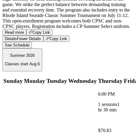
game. We strike the perfect balance between demanding training
and essential recovery time. The program also includes entry to the
Rhode Island Seaside Classic Summer Tournament on July 11-12.
This open-enrollment program welcomes both CPSC and non-
CPSC players. Registration includes a CP Summer Select uniform.
Read more
Copy Link
Details
Fewer Details
Copy Link
See Schedule
Summer 2026
Classes start
Aug 6
Sunday
Monday
Tuesday
Wednesday
Thursday
Frid
6:00 PM
1
sessions
1
hr 30 min
$70.83