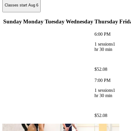
Classes start
Aug 6
Sunday
Monday
Tuesday
Wednesday
Thursday
Frid
6:00 PM
1
sessions
1
hr 30 min
$52.08
7:00 PM
1
sessions
1
hr 30 min
$52.08