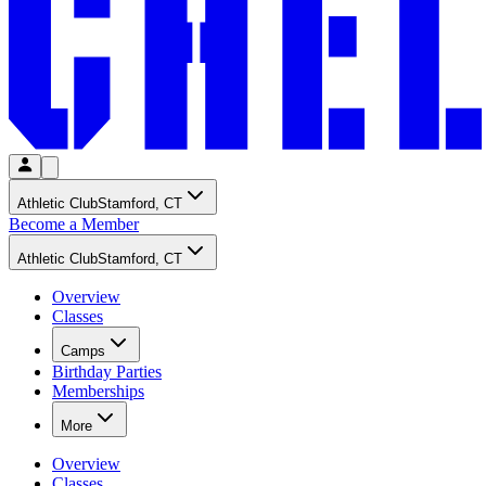
Athletic Club​​​​‌ ‍ ​‍​‍‌‍ ‌ ​‍‌‍‍‌‌‍‌ ‌‍‍‌‌‍ ‍​‍​‍​ ‍‍​‍​‍‌ ​ ‌‍​‌‌‍ ‍‌‍‍‌‌ ‌​‌ ‍‌​‍ ‍‌‍‍‌‌‍ ​‍​‍​‍ ​​‍​‍‌‍‍​‌ ​‍‌‍‌‌‌‍‌‍​‍​‍​ ‍‍​‍​‍‌‍‍​‌ ‌​‌ ‌​‌ ​​‌ ​ ​ ‍‍​‍ ​‍ ‌‍​ ‌‍‍​‌‍‌‌‌‍ ​‌ ​ ‌‍‌‌‌‍​‌‌ ​​‌‍‍‌‌‍‌‌‌ ​‍‌ ​ ​‍ ‍‌ ​ ‌‍​‌‌‍ ‍‌‍‍‌‌ ‌​‌ ‍‌​‍ ‍‌ ​ ‌ ‌​‌ ‌‌‌‍‌​‌‍‍‌‌‍ ​‍ ‌‍‍‌‌‍ ‍‌ ‌​‌‍‌‌‌‍ ‍‌ ‌​​‍ ‌‍‌‌‌‍‌​‌‍‍‌‌ ‌​​‍ ‌‍ ‌‌‍ ‌‍‌​‌‍‌‌​ ‌‌ ​​‌ ​‍‌‍‌‌‌ ​ ‌‍‌‌‌‍ ‍‌ ‌​‌‍​‌‌ ‌​‌‍‍‌‌‍ ‌‍ ‍​ ‍ ‌‍‍‌‌‍‌​​ ‌​ ​‍‌‍​‌​ ‍​​ ‌ ​ ​​​ ‌​​ ​ ​ ‌‍​‍ ‌​ ​‍​ ‌‍​ ‌‍‌‍‌​​‍ ‌​ ‌​‌‍‌‌​ ‍​​ ​​​‍ ‌​ ‍‌​ ‌‍​ ‌‌‌‍‌​​‍ ‌‌‍‌‍​ ‍‌​ ​‍‌‍​‍‌‍‌‍‌‍‌​‌‍‌‌​ ‌ ​ ‍‌​ ‌​‌‍​ ‌‍​ ​ ‍ ‌ ‌​‌ ‍‌‌ ​​‌‍‌‌​ ‌‌ ‌‍‌‍‌‌‌‍ ‍‌ ‌‌‌‍‌‌​ ‍ ‌ ​​‌‍​‌‌ ‌​‌‍‍​​ ‌‌ ​ ‌ ‌‌‌‍​‍‌​ ‍‌‍​‌‌ ‌‍‌‍‍‌‌‍‌ ‌‍​‌‌ ‌​‌‍‍‌‌‍ ‌‍ ‍​‍ ‍‌ ‌​‌‍‍‌‌ ‌​‌‍ ​‌‍‌‌​ ‌‍​‍‌‍​‌‌ ​ ‌‍‌‌‌‌‌‌‌ ​‍‌‍ ​​ ‌‌‍‍​‌ ‌​‌ ‌​‌ ​​‌ ​ ​‍‌‌​ ​ ‌​​‌​‍‌‌​ ​‍‌​‌‍​‍‌‌​ ​‍‌​‌‍‌‍​ ‌‍‍​‌‍‌‌‌‍ ​‌ ​ ‌‍‌‌‌‍​‌‌ ​​‌‍‍‌‌‍‌‌‌ ​‍‌ ​ ​‍ ‍‌ ​ ‌‍​‌‌‍ ‍‌‍‍‌‌ ‌​‌ ‍‌​‍ ‍‌ ​ ‌ ‌​‌ ‌‌‌‍‌​‌‍‍‌‌‍ ​‍‌‍‌‍‍‌‌‍‌​​ ‌​ ​‍‌‍​‌​ ‍​​ ‌ ​ ​​​ ‌​​ ​ ​ ‌‍​‍ ‌​ ​‍​ ‌‍​ ‌‍‌‍‌​​‍ ‌​ ‌​‌‍‌‌​ ‍​​ ​​​‍ ‌​ ‍‌​ ‌‍​ ‌‌‌‍‌​​‍ ‌‌‍‌‍​ ‍‌​ ​‍‌‍​‍‌‍‌‍‌‍‌​‌‍‌‌​ ‌ ​ ‍‌​ ‌​‌‍​ ‌‍​ ​‍‌‍‌ ‌​‌ ‍‌‌ ​​‌‍‌‌​ ‌‌ ‌‍‌‍‌‌‌‍ ‍‌ ‌‌‌‍‌‌​‍‌‍‌ ​​‌‍​‌‌ ‌​‌‍‍​​ ‌‌ ​ ‌ ‌‌‌‍​‍‌​ ‍‌‍​‌‌ ‌‍‌‍‍‌‌‍‌ ‌‍​‌‌ ‌​‌‍‍‌‌‍ ‌‍ ‍​‍ ‍‌ ‌​‌‍‍‌‌ ‌​‌‍ ​‌‍‌‌​‍‌‍‌ ​​‌‍‌‌‌ ​‍‌ ​ ‌ ​​‌‍‌‌‌‍​ ‌ ‌​‌‍‍‌‌ ‌‍‌‍‌‌​ ‌‌ ​​‌ ‌‌‌‍​‍‌‍ ​‌‍‍‌‌ ​ ‌‍‍​‌‍‌‌‌‍‌​​‍​‍‌ ‌
Stamford, CT​​​​‌ ‍ ​‍​‍‌‍ ‌ ​‍‌‍‍‌‌‍‌ ‌‍‍‌‌‍ ‍​‍​‍​ ‍‍​‍​‍‌ ​ ‌‍​‌‌‍ ‍‌‍‍‌‌ ‌​‌ ‍‌​‍ ‍‌‍‍‌‌‍ ​‍​‍​‍ ​​‍​‍‌‍‍​‌ ​‍‌‍‌‌‌‍‌‍​‍​‍​ ‍‍​‍​‍‌‍‍​‌ ‌​‌ ‌​‌ ​​‌ ​ ​ ‍‍​‍ ​‍ ‌‍​ ‌‍‍​‌‍‌‌‌‍ ​‌ ​ ‌‍‌‌‌‍​‌‌ ​​‌‍‍‌‌‍‌‌‌ ​‍‌ ​ ​‍ ‍‌ ​ ‌‍​‌‌‍ ‍‌‍‍‌‌ ‌​‌ ‍‌​‍ ‍‌ ​ ‌ ‌​‌ ‌‌‌‍‌​‌‍‍‌‌‍ ​‍ ‌‍‍‌‌‍ ‍‌ ‌​‌‍‌‌‌‍ ‍‌ ‌​​‍ ‌‍‌‌‌‍‌​‌‍‍‌‌ ‌​​‍ ‌‍ ‌‌‍ ‌‍‌​‌‍‌‌​ ‌‌ ​​‌ ​‍‌‍‌‌‌ ​ ‌‍‌‌‌‍ ‍‌ ‌​‌‍​‌‌ ‌​‌‍‍‌‌‍ ‌‍ ‍​ ‍ ‌‍‍‌‌‍‌​​ ‌​ ​‍‌‍​‌​ ‍​​ ‌ ​ ​​​ ‌​​ ​ ​ ‌‍​‍ ‌​ ​‍​ ‌‍​ ‌‍‌‍‌​​‍ ‌​ ‌​‌‍‌‌​ ‍​​ ​​​‍ ‌​ ‍‌​ ‌‍​ ‌‌‌‍‌​​‍ ‌‌‍‌‍​ ‍‌​ ​‍‌‍​‍‌‍‌‍‌‍‌​‌‍‌‌​ ‌ ​ ‍‌​ ‌​‌‍​ ‌‍​ ​ ‍ ‌ ‌​‌ ‍‌‌ ​​‌‍‌‌​ ‌‌ ‌‍‌‍‌‌‌‍ ‍‌ ‌‌‌‍‌‌​ ‍ ‌ ​​‌‍​‌‌ ‌​‌‍‍​​ ‌‌ ‌‍‌‍‌‌‌‍ ‍‌ ‌‌‌‍‌‌‌​ ​‌‍ ‌‍​ ‌‍​‌‌ ‌​‌‍‍‌‌‍ ‌‍ ‍​ ‌‍​‍‌‍​‌‌ ​ ‌‍‌‌‌‌‌‌‌ ​‍‌‍ ​​ ‌‌‍‍​‌ ‌​‌ ‌​‌ ​​‌ ​ ​‍‌‌​ ​ ‌​​‌​‍‌‌​ ​‍‌​‌‍​‍‌‌​ ​‍‌​‌‍‌‍​ ‌‍‍​‌‍‌‌‌‍ ​‌ ​ ‌‍‌‌‌‍​‌‌ ​​‌‍‍‌‌‍‌‌‌ ​‍‌ ​ ​‍ ‍‌ ​ ‌‍​‌‌‍ ‍‌‍‍‌‌ ‌​‌ ‍‌​‍ ‍‌ ​ ‌ ‌​‌ ‌‌‌‍‌​‌‍‍‌‌‍ ​‍‌‍‌‍‍‌‌‍‌​​ ‌​ ​‍‌‍​‌​ ‍​​ ‌ ​ ​​​ ‌​​ ​ ​ ‌‍​‍ ‌​ ​‍​ ‌‍​ ‌‍‌‍‌​​‍ ‌​ ‌​‌‍‌‌​ ‍​​ ​​​‍ ‌​ ‍‌​ ‌‍​ ‌‌‌‍‌​​‍ ‌‌‍‌‍​ ‍‌​ ​‍‌‍​‍‌‍‌‍‌‍‌​‌‍‌‌​ ‌ ​ ‍‌​ ‌​‌‍​ ‌‍​ ​‍‌‍‌ ‌​‌ ‍‌‌ ​​‌‍‌‌​ ‌‌ ‌‍‌‍‌‌‌‍ ‍‌ ‌‌‌‍‌‌​‍‌‍‌ ​​‌‍​‌‌ ‌​‌‍‍​​ ‌‌ ‌‍‌‍‌‌‌‍ ‍‌ ‌‌‌‍‌‌‌​ ​‌‍ ‌‍​ ‌‍​‌‌ ‌​‌‍‍‌‌‍ ‌‍ ‍​‍‌‍‌ ​​‌‍‌‌‌ ​‍‌ ​ ‌ ​​‌‍‌‌‌‍​ ‌ ‌​‌‍‍‌‌ ‌‍‌‍‌‌​ ‌‌ ​​‌ ‌‌‌‍​‍‌‍ ​‌‍‍‌‌ ​ ‌‍‍​‌‍‌‌‌‍‌​​‍​‍‌ ‌
Become a Member​​​​‌ ‍ ​‍​‍‌‍ ‌ ​‍‌‍‍‌‌‍‌ ‌‍‍‌‌‍ ‍​‍​‍​ ‍‍​‍​‍‌ ​ ‌‍​‌‌‍ ‍‌‍‍‌‌ ‌​‌ ‍‌​‍ ‍‌‍‍‌‌‍ ​‍​‍​‍ ​​‍​‍‌‍‍​‌ ​‍‌‍‌‌‌‍‌‍​‍​‍​ ‍‍​‍​‍‌‍‍​‌ ‌​‌ ‌​‌ ​​‌ ​ ​ ‍‍​‍ ​‍ ‌‍​ ‌‍‍​‌‍‌‌‌‍ ​‌ ​ ‌‍‌‌‌‍​‌‌ ​​‌‍‍‌‌‍‌‌‌ ​‍‌ ​ ​‍ ‍‌ ​ ‌‍​‌‌‍ ‍‌‍‍‌‌ ‌​‌ ‍‌​‍ ‍‌ ​ ‌ ‌​‌ ‌‌‌‍‌​‌‍‍‌‌‍ ​‍ ‌‍‍‌‌‍ ‍‌ ‌​‌‍‌‌‌‍ ‍‌ ‌​​‍ ‌‍‌‌‌‍‌​‌‍‍‌‌ ‌​​‍ ‌‍ ‌‌‍ ‌‍‌​‌‍‌‌​ ‌‌ ​​‌ ​‍‌‍‌‌‌ ​ ‌‍‌‌‌‍ ‍‌ ‌​‌‍​‌‌ ‌​‌‍‍‌‌‍ ‌‍ ‍​ ‍ ‌‍‍‌‌‍‌​​ ‌​ ​‍‌‍​‌​ ‍​​ ‌ ​ ​​​ ‌​​ ​ ​ ‌‍​‍ ‌​ ​‍​ ‌‍​ ‌‍‌‍‌​​‍ ‌​ ‌​‌‍‌‌​ ‍​​ ​​​‍ ‌​ ‍‌​ ‌‍​ ‌‌‌‍‌​​‍ ‌‌‍‌‍​ ‍‌​ ​‍‌‍​‍‌‍‌‍‌‍‌​‌‍‌‌​ ‌ ​ ‍‌​ ‌​‌‍​ ‌‍​ ​ ‍ ‌ ‌​‌ ‍‌‌ ​​‌‍‌‌​ ‌‌ ‌‍‌‍‌‌‌‍ ‍‌ ‌‌‌‍‌‌​ ‍ ‌ ​​‌‍​‌‌ ‌​‌‍‍​​ ‌‌ ​ ‌ ‌‌‌‍​‍‌​ ‍‌‍​‌‌ ‌‍‌‍‍‌‌‍‌ ‌‍​‌‌ ‌​‌‍‍‌‌‍ ‌‍ ‍​‍ ‍‌‍​ ‌ ‌​‌‍​‌‌​​‍‌ ‌‌‌ ‌​‌ ‌​‌‍ ‌‍ ‍​‍ ‍‌‍​‍‌ ‌‌‌ ‌​‌ ‌​‌‍ ‌‍ ‍‌ ​ ​‍‌‌​ ‌‌‌​​‍‌‌ ‌‍‍ ‌‍‌‌‌ ‍‌​‍‌‌​ ​ ‌​‌​​‍‌‌​ ​ ‌​‌​​‍‌‌​ ​‍​ ​‍​ ‌​​ ‌‌​ ‌​‌‍‌​‌‍​ ​ ‍​​ ‌ ‌‍‌‌​ ‌ ​ ​‌​ ‌‌​ ‌ ​‍‌‌​ ​‍​ ​‍​‍‌‌​ ‌‌‌​‌​​‍ ‍‌ ‌​‌‍‌‌‌ ‍​‌ ‌​​ ‌‍​‍‌‍​‌‌ ​ ‌‍‌‌‌‌‌‌‌ ​‍‌‍ ​​ ‌‌‍‍​‌ ‌​‌ ‌​‌ ​​‌ ​ ​‍‌‌​ ​ ‌​​‌​‍‌‌​ ​‍‌​‌‍​‍‌‌​ ​‍‌​‌‍‌‍​ ‌‍‍​‌‍‌‌‌‍ ​‌ ​ ‌‍‌‌‌‍​‌‌ ​​‌‍‍‌‌‍‌‌‌ ​‍‌ ​ ​‍ ‍‌ ​ ‌‍​‌‌‍ ‍‌‍‍‌‌ ‌​‌ ‍‌​‍ ‍‌ ​ ‌ ‌​‌ ‌‌‌‍‌​‌‍‍‌‌‍ ​‍‌‍‌‍‍‌‌‍‌​​ ‌​ ​‍‌‍​‌​ ‍​​ ‌ ​ ​​​ ‌​​ ​ ​ ‌‍​‍ ‌​ ​‍​ ‌‍​ ‌‍‌‍‌​​‍ ‌​ ‌​‌‍‌‌​ ‍​​ ​​​‍ ‌​ ‍‌​ ‌‍​ ‌‌‌‍‌​​‍ ‌‌‍‌‍​ ‍‌​ ​‍‌‍​‍‌‍‌‍‌‍‌​‌‍‌‌​ ‌ ​ ‍‌​ ‌​‌‍​ ‌‍​ ​‍‌‍‌ ‌​‌ ‍‌‌ ​​‌‍‌‌​ ‌‌ ‌‍‌‍‌‌‌‍ ‍‌ ‌‌‌‍‌‌​‍‌‍‌ ​​‌‍​‌‌ ‌​‌‍‍​​ ‌‌ ​ ‌ ‌‌‌‍​‍‌​ ‍‌‍​‌‌ ‌‍‌‍‍‌‌‍‌ ‌‍​‌‌ ‌​‌‍‍‌‌‍ ‌‍ ‍​‍ ‍‌‍​ ‌ ‌​‌‍​‌‌​​‍‌ ‌‌‌ ‌​‌ ‌​‌‍ ‌‍ ‍​‍ ‍‌‍​‍‌ ‌‌‌ ‌​‌ ‌​‌‍ ‌‍ ‍‌ ​ ​‍‌‌​ ‌‌‌​​‍‌‌ ‌‍‍ ‌‍‌‌‌ ‍‌​‍‌‌​ ​ ‌​‌​​‍‌‌​ ​ ‌​‌​​‍‌‌​ ​‍​ ​‍​ ‌​​ ‌‌​ ‌​‌‍‌​‌‍​ ​ ‍​​ ‌ ‌‍‌‌​ ‌ ​ ​‌​ ‌‌​ ‌ ​‍‌‌​ ​‍​ ​‍​‍‌‌​ ‌‌‌​‌​​‍ ‍‌ ‌​‌‍‌‌‌ ‍​‌ ‌​​‍‌‍‌ ​​‌‍‌‌‌ ​‍‌ ​ ‌ ​​‌‍‌‌‌‍​ ‌ ‌​‌‍‍‌‌ ‌‍‌‍‌‌​ ‌‌ ​​‌ ‌‌‌‍​‍‌‍ ​‌‍‍‌‌ ​ ‌‍‍​‌‍‌‌‌‍‌​​‍​‍‌ ‌
Athletic Club​​​​‌ ‍ ​‍​‍‌‍ ‌ ​‍‌‍‍‌‌‍‌ ‌‍‍‌‌‍ ‍​‍​‍​ ‍‍​‍​‍‌ ​ ‌‍​‌‌‍ ‍‌‍‍‌‌ ‌​‌ ‍‌​‍ ‍‌‍‍‌‌‍ ​‍​‍​‍ ​​‍​‍‌‍‍​‌ ​‍‌‍‌‌‌‍‌‍​‍​‍​ ‍‍​‍​‍‌‍‍​‌ ‌​‌ ‌​‌ ​​‌ ​ ​ ‍‍​‍ ​‍ ‌‍​ ‌‍‍​‌‍‌‌‌‍ ​‌ ​ ‌‍‌‌‌‍​‌‌ ​​‌‍‍‌‌‍‌‌‌ ​‍‌ ​ ​‍ ‍‌ ​ ‌‍​‌‌‍ ‍‌‍‍‌‌ ‌​‌ ‍‌​‍ ‍‌ ​ ‌ ‌​‌ ‌‌‌‍‌​‌‍‍‌‌‍ ​‍ ‌‍‍‌‌‍ ‍‌ ‌​‌‍‌‌‌‍ ‍‌ ‌​​‍ ‌‍‌‌‌‍‌​‌‍‍‌‌ ‌​​‍ ‌‍ ‌‌‍ ‌‍‌​‌‍‌‌​ ‌‌ ​​‌ ​‍‌‍‌‌‌ ​ ‌‍‌‌‌‍ ‍‌ ‌​‌‍​‌‌ ‌​‌‍‍‌‌‍ ‌‍ ‍​ ‍ ‌‍‍‌‌‍‌​​ ‌​ ​‍‌‍​‌​ ‍​​ ‌ ​ ​​​ ‌​​ ​ ​ ‌‍​‍ ‌​ ​‍​ ‌‍​ ‌‍‌‍‌​​‍ ‌​ ‌​‌‍‌‌​ ‍​​ ​​​‍ ‌​ ‍‌​ ‌‍​ ‌‌‌‍‌​​‍ ‌‌‍‌‍​ ‍‌​ ​‍‌‍​‍‌‍‌‍‌‍‌​‌‍‌‌​ ‌ ​ ‍‌​ ‌​‌‍​ ‌‍​ ​ ‍ ‌ ‌​‌ ‍‌‌ ​​‌‍‌‌​ ‌‌ ‌‍‌‍‌‌‌‍ ‍‌ ‌‌‌‍‌‌​ ‍ ‌ ​​‌‍​‌‌ ‌​‌‍‍​​ ‌‌ ​ ‌ ‌‌‌‍​‍‌​ ‍‌‍​‌‌ ‌‍‌‍‍‌‌‍‌ ‌‍​‌‌ ‌​‌‍‍‌‌‍ ‌‍ ‍​‍ ‍‌ ‌​‌‍‍‌‌ ‌​‌‍ ​‌‍‌‌​ ‌‍​‍‌‍​‌‌ ​ ‌‍‌‌‌‌‌‌‌ ​‍‌‍ ​​ ‌‌‍‍​‌ ‌​‌ ‌​‌ ​​‌ ​ ​‍‌‌​ ​ ‌​​‌​‍‌‌​ ​‍‌​‌‍​‍‌‌​ ​‍‌​‌‍‌‍​ ‌‍‍​‌‍‌‌‌‍ ​‌ ​ ‌‍‌‌‌‍​‌‌ ​​‌‍‍‌‌‍‌‌‌ ​‍‌ ​ ​‍ ‍‌ ​ ‌‍​‌‌‍ ‍‌‍‍‌‌ ‌​‌ ‍‌​‍ ‍‌ ​ ‌ ‌​‌ ‌‌‌‍‌​‌‍‍‌‌‍ ​‍‌‍‌‍‍‌‌‍‌​​ ‌​ ​‍‌‍​‌​ ‍​​ ‌ ​ ​​​ ‌​​ ​ ​ ‌‍​‍ ‌​ ​‍​ ‌‍​ ‌‍‌‍‌​​‍ ‌​ ‌​‌‍‌‌​ ‍​​ ​​​‍ ‌​ ‍‌​ ‌‍​ ‌‌‌‍‌​​‍ ‌‌‍‌‍​ ‍‌​ ​‍‌‍​‍‌‍‌‍‌‍‌​‌‍‌‌​ ‌ ​ ‍‌​ ‌​‌‍​ ‌‍​ ​‍‌‍‌ ‌​‌ ‍‌‌ ​​‌‍‌‌​ ‌‌ ‌‍‌‍‌‌‌‍ ‍‌ ‌‌‌‍‌‌​‍‌‍‌ ​​‌‍​‌‌ ‌​‌‍‍​​ ‌‌ ​ ‌ ‌‌‌‍​‍‌​ ‍‌‍​‌‌ ‌‍‌‍‍‌‌‍‌ ‌‍​‌‌ ‌​‌‍‍‌‌‍ ‌‍ ‍​‍ ‍‌ ‌​‌‍‍‌‌ ‌​‌‍ ​‌‍‌‌​‍‌‍‌ ​​‌‍‌‌‌ ​‍‌ ​ ‌ ​​‌‍‌‌‌‍​ ‌ ‌​‌‍‍‌‌ ‌‍‌‍‌‌​ ‌‌ ​​‌ ‌‌‌‍​‍‌‍ ​‌‍‍‌‌ ​ ‌‍‍​‌‍‌‌‌‍‌​​‍​‍‌ ‌
Stamford, CT​​​​‌ ‍ ​‍​‍‌‍ ‌ ​‍‌‍‍‌‌‍‌ ‌‍‍‌‌‍ ‍​‍​‍​ ‍‍​‍​‍‌ ​ ‌‍​‌‌‍ ‍‌‍‍‌‌ ‌​‌ ‍‌​‍ ‍‌‍‍‌‌‍ ​‍​‍​‍ ​​‍​‍‌‍‍​‌ ​‍‌‍‌‌‌‍‌‍​‍​‍​ ‍‍​‍​‍‌‍‍​‌ ‌​‌ ‌​‌ ​​‌ ​ ​ ‍‍​‍ ​‍ ‌‍​ ‌‍‍​‌‍‌‌‌‍ ​‌ ​ ‌‍‌‌‌‍​‌‌ ​​‌‍‍‌‌‍‌‌‌ ​‍‌ ​ ​‍ ‍‌ ​ ‌‍​‌‌‍ ‍‌‍‍‌‌ ‌​‌ ‍‌​‍ ‍‌ ​ ‌ ‌​‌ ‌‌‌‍‌​‌‍‍‌‌‍ ​‍ ‌‍‍‌‌‍ ‍‌ ‌​‌‍‌‌‌‍ ‍‌ ‌​​‍ ‌‍‌‌‌‍‌​‌‍‍‌‌ ‌​​‍ ‌‍ ‌‌‍ ‌‍‌​‌‍‌‌​ ‌‌ ​​‌ ​‍‌‍‌‌‌ ​ ‌‍‌‌‌‍ ‍‌ ‌​‌‍​‌‌ ‌​‌‍‍‌‌‍ ‌‍ ‍​ ‍ ‌‍‍‌‌‍‌​​ ‌​ ​‍‌‍​‌​ ‍​​ ‌ ​ ​​​ ‌​​ ​ ​ ‌‍​‍ ‌​ ​‍​ ‌‍​ ‌‍‌‍‌​​‍ ‌​ ‌​‌‍‌‌​ ‍​​ ​​​‍ ‌​ ‍‌​ ‌‍​ ‌‌‌‍‌​​‍ ‌‌‍‌‍​ ‍‌​ ​‍‌‍​‍‌‍‌‍‌‍‌​‌‍‌‌​ ‌ ​ ‍‌​ ‌​‌‍​ ‌‍​ ​ ‍ ‌ ‌​‌ ‍‌‌ ​​‌‍‌‌​ ‌‌ ‌‍‌‍‌‌‌‍ ‍‌ ‌‌‌‍‌‌​ ‍ ‌ ​​‌‍​‌‌ ‌​‌‍‍​​ ‌‌ ‌‍‌‍‌‌‌‍ ‍‌ ‌‌‌‍‌‌‌​ ​‌‍ ‌‍​ ‌‍​‌‌ ‌​‌‍‍‌‌‍ ‌‍ ‍​ ‌‍​‍‌‍​‌‌ ​ ‌‍‌‌‌‌‌‌‌ ​‍‌‍ ​​ ‌‌‍‍​‌ ‌​‌ ‌​‌ ​​‌ ​ ​‍‌‌​ ​ ‌​​‌​‍‌‌​ ​‍‌​‌‍​‍‌‌​ ​‍‌​‌‍‌‍​ ‌‍‍​‌‍‌‌‌‍ ​‌ ​ ‌‍‌‌‌‍​‌‌ ​​‌‍‍‌‌‍‌‌‌ ​‍‌ ​ ​‍ ‍‌ ​ ‌‍​‌‌‍ ‍‌‍‍‌‌ ‌​‌ ‍‌​‍ ‍‌ ​ ‌ ‌​‌ ‌‌‌‍‌​‌‍‍‌‌‍ ​‍‌‍‌‍‍‌‌‍‌​​ ‌​ ​‍‌‍​‌​ ‍​​ ‌ ​ ​​​ ‌​​ ​ ​ ‌‍​‍ ‌​ ​‍​ ‌‍​ ‌‍‌‍‌​​‍ ‌​ ‌​‌‍‌‌​ ‍​​ ​​​‍ ‌​ ‍‌​ ‌‍​ ‌‌‌‍‌​​‍ ‌‌‍‌‍​ ‍‌​ ​‍‌‍​‍‌‍‌‍‌‍‌​‌‍‌‌​ ‌ ​ ‍‌​ ‌​‌‍​ ‌‍​ ​‍‌‍‌ ‌​‌ ‍‌‌ ​​‌‍‌‌​ ‌‌ ‌‍‌‍‌‌‌‍ ‍‌ ‌‌‌‍‌‌​‍‌‍‌ ​​‌‍​‌‌ ‌​‌‍‍​​ ‌‌ ‌‍‌‍‌‌‌‍ ‍‌ ‌‌‌‍‌‌‌​ ​‌‍ ‌‍​ ‌‍​‌‌ ‌​‌‍‍‌‌‍ ‌‍ ‍​‍‌‍‌ ​​‌‍‌‌‌ ​‍‌ ​ ‌ ​​‌‍‌‌‌‍​ ‌ ‌​‌‍‍‌‌ ‌‍‌‍‌‌​ ‌‌ ​​‌ ‌‌‌‍​‍‌‍ ​‌‍‍‌‌ ​ ‌‍‍​‌‍‌‌‌‍‌​​‍​‍‌ ‌
Overview​​​​‌ ‍ ​‍​‍‌‍ ‌ ​‍‌‍‍‌‌‍‌ ‌‍‍‌‌‍ ‍​‍​‍​ ‍‍​‍​‍‌ ​ ‌‍​‌‌‍ ‍‌‍‍‌‌ ‌​‌ ‍‌​‍ ‍‌‍‍‌‌‍ ​‍​‍​‍ ​​‍​‍‌‍‍​‌ ​‍‌‍‌‌‌‍‌‍​‍​‍​ ‍‍​‍​‍‌‍‍​‌ ‌​‌ ‌​‌ ​​‌ ​ ​ ‍‍​‍ ​‍ ‌‍​ ‌‍‍​‌‍‌‌‌‍ ​‌ ​ ‌‍‌‌‌‍​‌‌ ​​‌‍‍‌‌‍‌‌‌ ​‍‌ ​ ​‍ ‍‌ ​ ‌‍​‌‌‍ ‍‌‍‍‌‌ ‌​‌ ‍‌​‍ ‍‌ ​ ‌ ‌​‌ ‌‌‌‍‌​‌‍‍‌‌‍ ​‍ ‌‍‍‌‌‍ ‍‌ ‌​‌‍‌‌‌‍ ‍‌ ‌​​‍ ‌‍‌‌‌‍‌​‌‍‍‌‌ ‌​​‍ ‌‍ ‌‌‍ ‌‍‌​‌‍‌‌​ ‌‌ ​​‌ ​‍‌‍‌‌‌ ​ ‌‍‌‌‌‍ ‍‌ ‌​‌‍​‌‌ ‌​‌‍‍‌‌‍ ‌‍ ‍​ ‍ ‌‍‍‌‌‍‌​​ ‌​ ​‍‌‍​‌​ ‍​​ ‌ ​ ​​​ ‌​​ ​ ​ ‌‍​‍ ‌​ ​‍​ ‌‍​ ‌‍‌‍‌​​‍ ‌​ ‌​‌‍‌‌​ ‍​​ ​​​‍ ‌​ ‍‌​ ‌‍​ ‌‌‌‍‌​​‍ ‌‌‍‌‍​ ‍‌​ ​‍‌‍​‍‌‍‌‍‌‍‌​‌‍‌‌​ ‌ ​ ‍‌​ ‌​‌‍​ ‌‍​ ​ ‍ ‌ ‌​‌ ‍‌‌ ​​‌‍‌‌​ ‌‌ ‌‍‌‍‌‌‌‍ ‍‌ ‌‌‌‍‌‌​ ‍ ‌ ​​‌‍​‌‌ ‌​‌‍‍​​ ‌‌ ​ ‌ ‌‌‌‍​‍‌​ ‍‌‍​‌‌ ‌‍‌‍‍‌‌‍‌ ‌‍​‌‌ ‌​‌‍‍‌‌‍ ‌‍ ‍​‍ ‍‌‍​ ‌‍ ‌‍ ​‌ ‌‌‌‍ ‌‌‍ ‍‌ ​ ​‍‌‌​ ‌‌‌​​‍‌‌ ‌‍‍ ‌‍‌‌‌ ‍‌​‍‌‌​ ​ ‌​‌​​‍‌‌​ ​ ‌​‌​​‍‌‌​ ​‍​ ​‍‌‍​‍​ ​ ‌‍‌​​ ​‌‌‍‌‍​ ​ ​ ‍‌‌‍‌​​ ‍​​ ‍‌​ ‌ ​ ​​​ ‍​​ ​‍‌‍‌​​ ‌ ​ ​​​ ​ ‌‍‌‍​ ​‍​ ​‌​ ​ ‌‍​‌​ ‍​​ ‍​​ ​‌‌‍​‍​ ‌‌‌‍​‌‌‍​‌‌‍​‌​ ‌‍​‍‌‌​ ​‍​ ​‍​‍‌‌​ ‌‌‌​‌​​‍ ‍‌‍ ​‌‍‍‌‌‍ ‍‌‍‍ ‌ ​ ​‍‌‌​ ‌‌‌​​‍‌‌ ‌‍‍ ‌‍‌‌‌ ‍‌​‍‌‌​ ​ ‌​‌​​‍‌‌​ ​ ‌​‌​​‍‌‌​ ​‍​ ​‍​ ‍‌​ ‍‌​ ​‌​ ‍​‌‍​ ‌‍​ ​ ​ ​ ‍​​ ​‍​ ​‍​ ​‍​ ‍‌​‍‌‌​ ​‍​ ​‍​‍‌‌​ ‌‌‌​‌​​‍ ‍‌ ‌​‌‍‍‌‌ ‌​‌‍ ​‌‍‌‌​ ‌‍​‍‌‍​‌‌ ​ ‌‍‌‌‌‌‌‌‌ ​‍‌‍ ​​ ‌‌‍‍​‌ ‌​‌ ‌​‌ ​​‌ ​ ​‍‌‌​ ​ ‌​​‌​‍‌‌​ ​‍‌​‌‍​‍‌‌​ ​‍‌​‌‍‌‍​ ‌‍‍​‌‍‌‌‌‍ ​‌ ​ ‌‍‌‌‌‍​‌‌ ​​‌‍‍‌‌‍‌‌‌ ​‍‌ ​ ​‍ ‍‌ ​ ‌‍​‌‌‍ ‍‌‍‍‌‌ ‌​‌ ‍‌​‍ ‍‌ ​ ‌ ‌​‌ ‌‌‌‍‌​‌‍‍‌‌‍ ​‍‌‍‌‍‍‌‌‍‌​​ ‌​ ​‍‌‍​‌​ ‍​​ ‌ ​ ​​​ ‌​​ ​ ​ ‌‍​‍ ‌​ ​‍​ ‌‍​ ‌‍‌‍‌​​‍ ‌​ ‌​‌‍‌‌​ ‍​​ ​​​‍ ‌​ ‍‌​ ‌‍​ ‌‌‌‍‌​​‍ ‌‌‍‌‍​ ‍‌​ ​‍‌‍​‍‌‍‌‍‌‍‌​‌‍‌‌​ ‌ ​ ‍‌​ ‌​‌‍​ ‌‍​ ​‍‌‍‌ ‌​‌ ‍‌‌ ​​‌‍‌‌​ ‌‌ ‌‍‌‍‌‌‌‍ ‍‌ ‌‌‌‍‌‌​‍‌‍‌ ​​‌‍​‌‌ ‌​‌‍‍​​ ‌‌ ​ ‌ ‌‌‌‍​‍‌​ ‍‌‍​‌‌ ‌‍‌‍‍‌‌‍‌ ‌‍​‌‌ ‌​‌‍‍‌‌‍ ‌‍ ‍​‍ ‍‌‍​ ‌‍ ‌‍ ​‌ ‌‌‌‍ ‌‌‍ ‍‌ ​ ​‍‌‌​ ‌‌‌​​‍‌‌ ‌‍‍ ‌‍‌‌‌ ‍‌​‍‌‌​ ​ ‌​‌​​‍‌‌​ ​ ‌​‌​​‍‌‌​ ​‍​ ​‍‌‍​‍​ ​ ‌‍‌​​ ​‌‌‍‌‍​ ​ ​ ‍‌‌‍‌​​ ‍​​ ‍‌​ ‌ ​ ​​​ ‍​​ ​‍‌‍‌​​ ‌ ​ ​​​ ​ ‌‍‌‍​ ​‍​ ​‌​ ​ ‌‍​‌​ ‍​​ ‍​​ ​‌‌‍​‍​ ‌‌‌‍​‌‌‍​‌‌‍​‌​ ‌‍​‍‌‌​ ​‍​ ​‍​‍‌‌​ ‌‌‌​‌​​‍ ‍‌‍ ​‌‍‍‌‌‍ ‍‌‍‍ ‌ ​ ​‍‌‌​ ‌‌‌​​‍‌‌ ‌‍‍ ‌‍‌‌‌ ‍‌​‍‌‌​ ​ ‌​‌​​‍‌‌​ ​ ‌​‌​​‍‌‌​ ​‍​ ​‍​ ‍‌​ ‍‌​ ​‌​ ‍​‌‍​ ‌‍​ ​ ​ ​ ‍​​ ​‍​ ​‍​ ​‍​ ‍‌​‍‌‌​ ​‍​ ​‍​‍‌‌​ ‌‌‌​‌​​‍ ‍‌ ‌​‌‍‍‌‌ ‌​‌‍ ​‌‍‌‌​‍‌‍‌ ​​‌‍‌‌‌ ​‍‌ ​ ‌ ​​‌‍‌‌‌‍​ ‌ ‌​‌‍‍‌‌ ‌‍‌‍‌‌​ ‌‌ ​​‌ ‌‌‌‍​‍‌‍ ​‌‍‍‌‌ ​ ‌‍‍​‌‍‌‌‌‍‌​​‍​‍‌ ‌
Classes​​​​‌ ‍ ​‍​‍‌‍ ‌ ​‍‌‍‍‌‌‍‌ ‌‍‍‌‌‍ ‍​‍​‍​ ‍‍​‍​‍‌ ​ ‌‍​‌‌‍ ‍‌‍‍‌‌ ‌​‌ ‍‌​‍ ‍‌‍‍‌‌‍ ​‍​‍​‍ ​​‍​‍‌‍‍​‌ ​‍‌‍‌‌‌‍‌‍​‍​‍​ ‍‍​‍​‍‌‍‍​‌ ‌​‌ ‌​‌ ​​‌ ​ ​ ‍‍​‍ ​‍ ‌‍​ ‌‍‍​‌‍‌‌‌‍ ​‌ ​ ‌‍‌‌‌‍​‌‌ ​​‌‍‍‌‌‍‌‌‌ ​‍‌ ​ ​‍ ‍‌ ​ ‌‍​‌‌‍ ‍‌‍‍‌‌ ‌​‌ ‍‌​‍ ‍‌ ​ ‌ ‌​‌ ‌‌‌‍‌​‌‍‍‌‌‍ ​‍ ‌‍‍‌‌‍ ‍‌ ‌​‌‍‌‌‌‍ ‍‌ ‌​​‍ ‌‍‌‌‌‍‌​‌‍‍‌‌ ‌​​‍ ‌‍ ‌‌‍ ‌‍‌​‌‍‌‌​ ‌‌ ​​‌ ​‍‌‍‌‌‌ ​ ‌‍‌‌‌‍ ‍‌ ‌​‌‍​‌‌ ‌​‌‍‍‌‌‍ ‌‍ ‍​ ‍ ‌‍‍‌‌‍‌​​ ‌​ ​‍‌‍​‌​ ‍​​ ‌ ​ ​​​ ‌​​ ​ ​ ‌‍​‍ ‌​ ​‍​ ‌‍​ ‌‍‌‍‌​​‍ ‌​ ‌​‌‍‌‌​ ‍​​ ​​​‍ ‌​ ‍‌​ ‌‍​ ‌‌‌‍‌​​‍ ‌‌‍‌‍​ ‍‌​ ​‍‌‍​‍‌‍‌‍‌‍‌​‌‍‌‌​ ‌ ​ ‍‌​ ‌​‌‍​ ‌‍​ ​ ‍ ‌ ‌​‌ ‍‌‌ ​​‌‍‌‌​ ‌‌ ‌‍‌‍‌‌‌‍ ‍‌ ‌‌‌‍‌‌​ ‍ ‌ ​​‌‍​‌‌ ‌​‌‍‍​​ ‌‌ ​ ‌ ‌‌‌‍​‍‌​ ‍‌‍​‌‌ ‌‍‌‍‍‌‌‍‌ ‌‍​‌‌ ‌​‌‍‍‌‌‍ ‌‍ ‍​‍ ‍‌‍​ ‌‍ ‌‍ ​‌ ‌‌‌‍ ‌‌‍ ‍‌ ​ ​‍‌‌​ ‌‌‌​​‍‌‌ ‌‍‍ ‌‍‌‌‌ ‍‌​‍‌‌​ ​ ‌​‌​​‍‌‌​ ​ ‌​‌​​‍‌‌​ ​‍​ ​‍​ ​​​ ​‍​ ‌ ‌‍‌‍​ ‍‌​ ‌ ‌‍​‍​ ​ ‌‍‌‌​ ‍‌‌‍‌‌‌‍​ ​‍‌‌​ ​‍​ ​‍​‍‌‌​ ‌‌‌​‌​​‍ ‍‌‍ ​‌‍‍‌‌‍ ‍‌‍‍ ‌ ​ ​‍‌‌​ ‌‌‌​​‍‌‌ ‌‍‍ ‌‍‌‌‌ ‍‌​‍‌‌​ ​ ‌​‌​​‍‌‌​ ​ ‌​‌​​‍‌‌​ ​‍​ ​‍​ ‍‌​ ‍‌​ ​‌​ ‍​‌‍​ ‌‍​ ​ ​ ​ ‍​​ ​‍​ ​‍​ ​‍​ ‍‌​‍‌‌​ ​‍​ ​‍​‍‌‌​ ‌‌‌​‌​​‍ ‍‌ ‌​‌‍‍‌‌ ‌​‌‍ ​‌‍‌‌​ ‌‍​‍‌‍​‌‌ ​ ‌‍‌‌‌‌‌‌‌ ​‍‌‍ ​​ ‌‌‍‍​‌ ‌​‌ ‌​‌ ​​‌ ​ ​‍‌‌​ ​ ‌​​‌​‍‌‌​ ​‍‌​‌‍​‍‌‌​ ​‍‌​‌‍‌‍​ ‌‍‍​‌‍‌‌‌‍ ​‌ ​ ‌‍‌‌‌‍​‌‌ ​​‌‍‍‌‌‍‌‌‌ ​‍‌ ​ ​‍ ‍‌ ​ ‌‍​‌‌‍ ‍‌‍‍‌‌ ‌​‌ ‍‌​‍ ‍‌ ​ ‌ ‌​‌ ‌‌‌‍‌​‌‍‍‌‌‍ ​‍‌‍‌‍‍‌‌‍‌​​ ‌​ ​‍‌‍​‌​ ‍​​ ‌ ​ ​​​ ‌​​ ​ ​ ‌‍​‍ ‌​ ​‍​ ‌‍​ ‌‍‌‍‌​​‍ ‌​ ‌​‌‍‌‌​ ‍​​ ​​​‍ ‌​ ‍‌​ ‌‍​ ‌‌‌‍‌​​‍ ‌‌‍‌‍​ ‍‌​ ​‍‌‍​‍‌‍‌‍‌‍‌​‌‍‌‌​ ‌ ​ ‍‌​ ‌​‌‍​ ‌‍​ ​‍‌‍‌ ‌​‌ ‍‌‌ ​​‌‍‌‌​ ‌‌ ‌‍‌‍‌‌‌‍ ‍‌ ‌‌‌‍‌‌​‍‌‍‌ ​​‌‍​‌‌ ‌​‌‍‍​​ ‌‌ ​ ‌ ‌‌‌‍​‍‌​ ‍‌‍​‌‌ ‌‍‌‍‍‌‌‍‌ ‌‍​‌‌ ‌​‌‍‍‌‌‍ ‌‍ ‍​‍ ‍‌‍​ ‌‍ ‌‍ ​‌ ‌‌‌‍ ‌‌‍ ‍‌ ​ ​‍‌‌​ ‌‌‌​​‍‌‌ ‌‍‍ ‌‍‌‌‌ ‍‌​‍‌‌​ ​ ‌​‌​​‍‌‌​ ​ ‌​‌​​‍‌‌​ ​‍​ ​‍​ ​​​ ​‍​ ‌ ‌‍‌‍​ ‍‌​ ‌ ‌‍​‍​ ​ ‌‍‌‌​ ‍‌‌‍‌‌‌‍​ ​‍‌‌​ ​‍​ ​‍​‍‌‌​ ‌‌‌​‌​​‍ ‍‌‍ ​‌‍‍‌‌‍ ‍‌‍‍ ‌ ​ ​‍‌‌​ ‌‌‌​​‍‌‌ ‌‍‍ ‌‍‌‌‌ ‍‌​‍‌‌​ ​ ‌​‌​​‍‌‌​ ​ ‌​‌​​‍‌‌​ ​‍​ ​‍​ ‍‌​ ‍‌​ ​‌​ ‍​‌‍​ ‌‍​ ​ ​ ​ ‍​​ ​‍​ ​‍​ ​‍​ ‍‌​‍‌‌​ ​‍​ ​‍​‍‌‌​ ‌‌‌​‌​​‍ ‍‌ ‌​‌‍‍‌‌ ‌​‌‍ ​‌‍‌‌​‍‌‍‌ ​​‌‍‌‌‌ ​‍‌ ​ ‌ ​​‌‍‌‌‌‍​ ‌ ‌​‌‍‍‌‌ ‌‍‌‍‌‌​ ‌‌ ​​‌ ‌‌‌‍​‍‌‍ ​‌‍‍‌‌ ​ ‌‍‍​‌‍‌‌‌‍‌​​‍​‍‌ ‌
Camps​​​​‌ ‍ ​‍​‍‌‍ ‌ ​‍‌‍‍‌‌‍‌ ‌‍‍‌‌‍ ‍​‍​‍​ ‍‍​‍​‍‌ ​ ‌‍​‌‌‍ ‍‌‍‍‌‌ ‌​‌ ‍‌​‍ ‍‌‍‍‌‌‍ ​‍​‍​‍ ​​‍​‍‌‍‍​‌ ​‍‌‍‌‌‌‍‌‍​‍​‍​ ‍‍​‍​‍‌‍‍​‌ ‌​‌ ‌​‌ ​​‌ ​ ​ ‍‍​‍ ​‍ ‌‍​ ‌‍‍​‌‍‌‌‌‍ ​‌ ​ ‌‍‌‌‌‍​‌‌ ​​‌‍‍‌‌‍‌‌‌ ​‍‌ ​ ​‍ ‍‌ ​ ‌‍​‌‌‍ ‍‌‍‍‌‌ ‌​‌ ‍‌​‍ ‍‌ ​ ‌ ‌​‌ ‌‌‌‍‌​‌‍‍‌‌‍ ​‍ ‌‍‍‌‌‍ ‍‌ ‌​‌‍‌‌‌‍ ‍‌ ‌​​‍ ‌‍‌‌‌‍‌​‌‍‍‌‌ ‌​​‍ ‌‍ ‌‌‍ ‌‍‌​‌‍‌‌​ ‌‌ ​​‌ ​‍‌‍‌‌‌ ​ ‌‍‌‌‌‍ ‍‌ ‌​‌‍​‌‌ ‌​‌‍‍‌‌‍ ‌‍ ‍​ ‍ ‌‍‍‌‌‍‌​​ ‌​ ​‍‌‍​‌​ ‍​​ ‌ ​ ​​​ ‌​​ ​ ​ ‌‍​‍ ‌​ ​‍​ ‌‍​ ‌‍‌‍‌​​‍ ‌​ ‌​‌‍‌‌​ ‍​​ ​​​‍ ‌​ ‍‌​ ‌‍​ ‌‌‌‍‌​​‍ ‌‌‍‌‍​ ‍‌​ ​‍‌‍​‍‌‍‌‍‌‍‌​‌‍‌‌​ ‌ ​ ‍‌​ ‌​‌‍​ ‌‍​ ​ ‍ ‌ ‌​‌ ‍‌‌ ​​‌‍‌‌​ ‌‌ ‌‍‌‍‌‌‌‍ ‍‌ ‌‌‌‍‌‌​ ‍ ‌ ​​‌‍​‌‌ ‌​‌‍‍​​ ‌‌ ​ ‌ ‌‌‌‍​‍‌​ ‍‌‍​‌‌ ‌‍‌‍‍‌‌‍‌ ‌‍​‌‌ ‌​‌‍‍‌‌‍ ‌‍ ‍​‍ ‍‌‍​ ‌‍ ‌‍ ​‌ ‌‌‌‍ ‌‌‍ ‍‌ ​ ​‍‌‌​ ‌‌‌​​‍‌‌ ‌‍‍ ‌‍‌‌‌ ‍‌​‍‌‌​ ​ ‌​‌​​‍‌‌​ ​ ‌​‌​​‍‌‌​ ​‍​ ​‍​ ‌​​ ​ ‌‍‌‍​ ​ ​ ‌ ​ ​​​ ‌ ​ ‌ ​ ‌‍​ ‌‍‌‍​‌​ ​​​‍‌‌​ ​‍​ ​‍​‍‌‌​ ‌‌‌​‌​​‍ ‍‌ ‌​‌‍‍‌‌ ‌​‌‍ ​‌‍‌‌​ ‌‍​‍‌‍​‌‌ ​ ‌‍‌‌‌‌‌‌‌ ​‍‌‍ ​​ ‌‌‍‍​‌ ‌​‌ ‌​‌ ​​‌ ​ ​‍‌‌​ ​ ‌​​‌​‍‌‌​ ​‍‌​‌‍​‍‌‌​ ​‍‌​‌‍‌‍​ ‌‍‍​‌‍‌‌‌‍ ​‌ ​ ‌‍‌‌‌‍​‌‌ ​​‌‍‍‌‌‍‌‌‌ ​‍‌ ​ ​‍ ‍‌ ​ ‌‍​‌‌‍ ‍‌‍‍‌‌ ‌​‌ ‍‌​‍ ‍‌ ​ ‌ ‌​‌ ‌‌‌‍‌​‌‍‍‌‌‍ ​‍‌‍‌‍‍‌‌‍‌​​ ‌​ ​‍‌‍​‌​ ‍​​ ‌ ​ ​​​ ‌​​ ​ ​ ‌‍​‍ ‌​ ​‍​ ‌‍​ ‌‍‌‍‌​​‍ ‌​ ‌​‌‍‌‌​ ‍​​ ​​​‍ ‌​ ‍‌​ ‌‍​ ‌‌‌‍‌​​‍ ‌‌‍‌‍​ ‍‌​ ​‍‌‍​‍‌‍‌‍‌‍‌​‌‍‌‌​ ‌ ​ ‍‌​ ‌​‌‍​ ‌‍​ ​‍‌‍‌ ‌​‌ ‍‌‌ ​​‌‍‌‌​ ‌‌ ‌‍‌‍‌‌‌‍ ‍‌ ‌‌‌‍‌‌​‍‌‍‌ ​​‌‍​‌‌ ‌​‌‍‍​​ ‌‌ ​ ‌ ‌‌‌‍​‍‌​ ‍‌‍​‌‌ ‌‍‌‍‍‌‌‍‌ ‌‍​‌‌ ‌​‌‍‍‌‌‍ ‌‍ ‍​‍ ‍‌‍​ ‌‍ ‌‍ ​‌ ‌‌‌‍ ‌‌‍ ‍‌ ​ ​‍‌‌​ ‌‌‌​​‍‌‌ ‌‍‍ ‌‍‌‌‌ ‍‌​‍‌‌​ ​ ‌​‌​​‍‌‌​ ​ ‌​‌​​‍‌‌​ ​‍​ ​‍​ ‌​​ ​ ‌‍‌‍​ ​ ​ ‌ ​ ​​​ ‌ ​ ‌ ​ ‌‍​ ‌‍‌‍​‌​ ​​​‍‌‌​ ​‍​ ​‍​‍‌‌​ ‌‌‌​‌​​‍ ‍‌ ‌​‌‍‍‌‌ ‌​‌‍ ​‌‍‌‌​‍‌‍‌ ​​‌‍‌‌‌ ​‍‌ ​ ‌ ​​‌‍‌‌‌‍​ ‌ ‌​‌‍‍‌‌ ‌‍‌‍‌‌​ ‌‌ ​​‌ ‌‌‌‍​‍‌‍ ​‌‍‍‌‌ ​ ‌‍‍​‌‍‌‌‌‍‌​​‍​‍‌ ‌
Birthday Parties​​​​‌ ‍ ​‍​‍‌‍ ‌ ​‍‌‍‍‌‌‍‌ ‌‍‍‌‌‍ ‍​‍​‍​ ‍‍​‍​‍‌ ​ ‌‍​‌‌‍ ‍‌‍‍‌‌ ‌​‌ ‍‌​‍ ‍‌‍‍‌‌‍ ​‍​‍​‍ ​​‍​‍‌‍‍​‌ ​‍‌‍‌‌‌‍‌‍​‍​‍​ ‍‍​‍​‍‌‍‍​‌ ‌​‌ ‌​‌ ​​‌ ​ ​ ‍‍​‍ ​‍ ‌‍​ ‌‍‍​‌‍‌‌‌‍ ​‌ ​ ‌‍‌‌‌‍​‌‌ ​​‌‍‍‌‌‍‌‌‌ ​‍‌ ​ ​‍ ‍‌ ​ ‌‍​‌‌‍ ‍‌‍‍‌‌ ‌​‌ ‍‌​‍ ‍‌ ​ ‌ ‌​‌ ‌‌‌‍‌​‌‍‍‌‌‍ ​‍ ‌‍‍‌‌‍ ‍‌ ‌​‌‍‌‌‌‍ ‍‌ ‌​​‍ ‌‍‌‌‌‍‌​‌‍‍‌‌ ‌​​‍ ‌‍ ‌‌‍ ‌‍‌​‌‍‌‌​ ‌‌ ​​‌ ​‍‌‍‌‌‌ ​ ‌‍‌‌‌‍ ‍‌ ‌​‌‍​‌‌ ‌​‌‍‍‌‌‍ ‌‍ ‍​ ‍ ‌‍‍‌‌‍‌​​ ‌​ ​‍‌‍​‌​ ‍​​ ‌ ​ ​​​ ‌​​ ​ ​ ‌‍​‍ ‌​ ​‍​ ‌‍​ ‌‍‌‍‌​​‍ ‌​ ‌​‌‍‌‌​ ‍​​ ​​​‍ ‌​ ‍‌​ ‌‍​ ‌‌‌‍‌​​‍ ‌‌‍‌‍​ ‍‌​ ​‍‌‍​‍‌‍‌‍‌‍‌​‌‍‌‌​ ‌ ​ ‍‌​ ‌​‌‍​ ‌‍​ ​ ‍ ‌ ‌​‌ ‍‌‌ ​​‌‍‌‌​ ‌‌ ‌‍‌‍‌‌‌‍ ‍‌ ‌‌‌‍‌‌​ ‍ ‌ ​​‌‍​‌‌ ‌​‌‍‍​​ ‌‌ ​ ‌ ‌‌‌‍​‍‌​ ‍‌‍​‌‌ ‌‍‌‍‍‌‌‍‌ ‌‍​‌‌ ‌​‌‍‍‌‌‍ ‌‍ ‍​‍ ‍‌‍​ ‌‍ ‌‍ ​‌ ‌‌‌‍ ‌‌‍ ‍‌ ​ ​‍‌‌​ ‌‌‌​​‍‌‌ ‌‍‍ ‌‍‌‌‌ ‍‌​‍‌‌​ ​ ‌​‌​​‍‌‌​ ​ ‌​‌​​‍‌‌​ ​‍​ ​‍​ ​​‌‍​ ​ ‌‍​ ​‌‌‍‌‍​ ‍​‌‍​‌​ ‌‌‌‍‌‌​ ‌‍​ ‍​​ ‌​​‍‌‌​ ​‍​ ​‍​‍‌‌​ ‌‌‌​‌​​‍ ‍‌‍ ​‌‍‍‌‌‍ ‍‌‍‍ ‌ ​ ​‍‌‌​ ‌‌‌​​‍‌‌ ‌‍‍ ‌‍‌‌‌ ‍‌​‍‌‌​ ​ ‌​‌​​‍‌‌​ ​ ‌​‌​​‍‌‌​ ​‍​ ​‍​ ‌‌​ ​‍​ ​‌‌‍‌​‌‍‌‍​ ​​​ ​‌​ ‌‍​ ‌‌​ ‍​​ ​‌‌‍​‌​‍‌‌​ ​‍​ ​‍​‍‌‌​ ‌‌‌​‌​​‍ ‍‌ ‌​‌‍‍‌‌ ‌​‌‍ ​‌‍‌‌​ ‌‍​‍‌‍​‌‌ ​ ‌‍‌‌‌‌‌‌‌ ​‍‌‍ ​​ ‌‌‍‍​‌ ‌​‌ ‌​‌ ​​‌ ​ ​‍‌‌​ ​ ‌​​‌​‍‌‌​ ​‍‌​‌‍​‍‌‌​ ​‍‌​‌‍‌‍​ ‌‍‍​‌‍‌‌‌‍ ​‌ ​ ‌‍‌‌‌‍​‌‌ ​​‌‍‍‌‌‍‌‌‌ ​‍‌ ​ ​‍ ‍‌ ​ ‌‍​‌‌‍ ‍‌‍‍‌‌ ‌​‌ ‍‌​‍ ‍‌ ​ ‌ ‌​‌ ‌‌‌‍‌​‌‍‍‌‌‍ ​‍‌‍‌‍‍‌‌‍‌​​ ‌​ ​‍‌‍​‌​ ‍​​ ‌ ​ ​​​ ‌​​ ​ ​ ‌‍​‍ ‌​ ​‍​ ‌‍​ ‌‍‌‍‌​​‍ ‌​ ‌​‌‍‌‌​ ‍​​ ​​​‍ ‌​ ‍‌​ ‌‍​ ‌‌‌‍‌​​‍ ‌‌‍‌‍​ ‍‌​ ​‍‌‍​‍‌‍‌‍‌‍‌​‌‍‌‌​ ‌ ​ ‍‌​ ‌​‌‍​ ‌‍​ ​‍‌‍‌ ‌​‌ ‍‌‌ ​​‌‍‌‌​ ‌‌ ‌‍‌‍‌‌‌‍ ‍‌ ‌‌‌‍‌‌​‍‌‍‌ ​​‌‍​‌‌ ‌​‌‍‍​​ ‌‌ ​ ‌ ‌‌‌‍​‍‌​ ‍‌‍​‌‌ ‌‍‌‍‍‌‌‍‌ ‌‍​‌‌ ‌​‌‍‍‌‌‍ ‌‍ ‍​‍ ‍‌‍​ ‌‍ ‌‍ ​‌ ‌‌‌‍ ‌‌‍ ‍‌ ​ ​‍‌‌​ ‌‌‌​​‍‌‌ ‌‍‍ ‌‍‌‌‌ ‍‌​‍‌‌​ ​ ‌​‌​​‍‌‌​ ​ ‌​‌​​‍‌‌​ ​‍​ ​‍​ ​​‌‍​ ​ ‌‍​ ​‌‌‍‌‍​ ‍​‌‍​‌​ ‌‌‌‍‌‌​ ‌‍​ ‍​​ ‌​​‍‌‌​ ​‍​ ​‍​‍‌‌​ ‌‌‌​‌​​‍ ‍‌‍ ​‌‍‍‌‌‍ ‍‌‍‍ ‌ ​ ​‍‌‌​ ‌‌‌​​‍‌‌ ‌‍‍ ‌‍‌‌‌ ‍‌​‍‌‌​ ​ ‌​‌​​‍‌‌​ ​ ‌​‌​​‍‌‌​ ​‍​ ​‍​ ‌‌​ ​‍​ ​‌‌‍‌​‌‍‌‍​ ​​​ ​‌​ ‌‍​ ‌‌​ ‍​​ ​‌‌‍​‌​‍‌‌​ ​‍​ ​‍​‍‌‌​ ‌‌‌​‌​​‍ ‍‌ ‌​‌‍‍‌‌ ‌​‌‍ ​‌‍‌‌​‍‌‍‌ ​​‌‍‌‌‌ ​‍‌ ​ ‌ ​​‌‍‌‌‌‍​ ‌ ‌​‌‍‍‌‌ ‌‍‌‍‌‌​ ‌‌ ​​‌ ‌‌‌‍​‍‌‍ ​‌‍‍‌‌ ​ ‌‍‍​‌‍‌‌‌‍‌​​‍​‍‌ ‌
Memberships​​​​‌ ‍ ​‍​‍‌‍ ‌ ​‍‌‍‍‌‌‍‌ ‌‍‍‌‌‍ ‍​‍​‍​ ‍‍​‍​‍‌ ​ ‌‍​‌‌‍ ‍‌‍‍‌‌ ‌​‌ ‍‌​‍ ‍‌‍‍‌‌‍ ​‍​‍​‍ ​​‍​‍‌‍‍​‌ ​‍‌‍‌‌‌‍‌‍​‍​‍​ ‍‍​‍​‍‌‍‍​‌ ‌​‌ ‌​‌ ​​‌ ​ ​ ‍‍​‍ ​‍ ‌‍​ ‌‍‍​‌‍‌‌‌‍ ​‌ ​ ‌‍‌‌‌‍​‌‌ ​​‌‍‍‌‌‍‌‌‌ ​‍‌ ​ ​‍ ‍‌ ​ ‌‍​‌‌‍ ‍‌‍‍‌‌ ‌​‌ ‍‌​‍ ‍‌ ​ ‌ ‌​‌ ‌‌‌‍‌​‌‍‍‌‌‍ ​‍ ‌‍‍‌‌‍ ‍‌ ‌​‌‍‌‌‌‍ ‍‌ ‌​​‍ ‌‍‌‌‌‍‌​‌‍‍‌‌ ‌​​‍ ‌‍ ‌‌‍ ‌‍‌​‌‍‌‌​ ‌‌ ​​‌ ​‍‌‍‌‌‌ ​ ‌‍‌‌‌‍ ‍‌ ‌​‌‍​‌‌ ‌​‌‍‍‌‌‍ ‌‍ ‍​ ‍ ‌‍‍‌‌‍‌​​ ‌​ ​‍‌‍​‌​ ‍​​ ‌ ​ ​​​ ‌​​ ​ ​ ‌‍​‍ ‌​ ​‍​ ‌‍​ ‌‍‌‍‌​​‍ ‌​ ‌​‌‍‌‌​ ‍​​ ​​​‍ ‌​ ‍‌​ ‌‍​ ‌‌‌‍‌​​‍ ‌‌‍‌‍​ ‍‌​ ​‍‌‍​‍‌‍‌‍‌‍‌​‌‍‌‌​ ‌ ​ ‍‌​ ‌​‌‍​ ‌‍​ ​ ‍ ‌ ‌​‌ ‍‌‌ ​​‌‍‌‌​ ‌‌ ‌‍‌‍‌‌‌‍ ‍‌ ‌‌‌‍‌‌​ ‍ ‌ ​​‌‍​‌‌ ‌​‌‍‍​​ ‌‌ ​ ‌ ‌‌‌‍​‍‌​ ‍‌‍​‌‌ ‌‍‌‍‍‌‌‍‌ ‌‍​‌‌ ‌​‌‍‍‌‌‍ ‌‍ ‍​‍ ‍‌‍​ ‌‍ ‌‍ ​‌ ‌‌‌‍ ‌‌‍ ‍‌ ​ ​‍‌‌​ ‌‌‌​​‍‌‌ ‌‍‍ ‌‍‌‌‌ ‍‌​‍‌‌​ ​ ‌​‌​​‍‌‌​ ​ ‌​‌​​‍‌‌​ ​‍​ ​‍​ ‌‍​ ‍​​ ‌ ​ ‌‌​ ‌‍​ ​‍​ ​ ​ ​‌​ ‍​​ ​ ​ ‌‌​ ‍​​‍‌‌​ ​‍​ ​‍​‍‌‌​ ‌‌‌​‌​​‍ ‍‌‍ ​‌‍‍‌‌‍ ‍‌‍‍ ‌ ​ ​‍‌‌​ ‌‌‌​​‍‌‌ ‌‍‍ ‌‍‌‌‌ ‍‌​‍‌‌​ ​ ‌​‌​​‍‌‌​ ​ ‌​‌​​‍‌‌​ ​‍​ ​‍​ ​ ‌‍‌‍​ ​ ‌‍​‌​ ​‌‌‍‌‌‌‍​‌‌‍​ ​ ‍​‌‍‌‌‌‍‌‌​ ‌​​‍‌‌​ ​‍​ ​‍​‍‌‌​ ‌‌‌​‌​​‍ ‍‌ ‌​‌‍‍‌‌ ‌​‌‍ ​‌‍‌‌​ ‌‍​‍‌‍​‌‌ ​ ‌‍‌‌‌‌‌‌‌ ​‍‌‍ ​​ ‌‌‍‍​‌ ‌​‌ ‌​‌ ​​‌ ​ ​‍‌‌​ ​ ‌​​‌​‍‌‌​ ​‍‌​‌‍​‍‌‌​ ​‍‌​‌‍‌‍​ ‌‍‍​‌‍‌‌‌‍ ​‌ ​ ‌‍‌‌‌‍​‌‌ ​​‌‍‍‌‌‍‌‌‌ ​‍‌ ​ ​‍ ‍‌ ​ ‌‍​‌‌‍ ‍‌‍‍‌‌ ‌​‌ ‍‌​‍ ‍‌ ​ ‌ ‌​‌ ‌‌‌‍‌​‌‍‍‌‌‍ ​‍‌‍‌‍‍‌‌‍‌​​ ‌​ ​‍‌‍​‌​ ‍​​ ‌ ​ ​​​ ‌​​ ​ ​ ‌‍​‍ ‌​ ​‍​ ‌‍​ ‌‍‌‍‌​​‍ ‌​ ‌​‌‍‌‌​ ‍​​ ​​​‍ ‌​ ‍‌​ ‌‍​ ‌‌‌‍‌​​‍ ‌‌‍‌‍​ ‍‌​ ​‍‌‍​‍‌‍‌‍‌‍‌​‌‍‌‌​ ‌ ​ ‍‌​ ‌​‌‍​ ‌‍​ ​‍‌‍‌ ‌​‌ ‍‌‌ ​​‌‍‌‌​ ‌‌ ‌‍‌‍‌‌‌‍ ‍‌ ‌‌‌‍‌‌​‍‌‍‌ ​​‌‍​‌‌ ‌​‌‍‍​​ ‌‌ ​ ‌ ‌‌‌‍​‍‌​ ‍‌‍​‌‌ ‌‍‌‍‍‌‌‍‌ ‌‍​‌‌ ‌​‌‍‍‌‌‍ ‌‍ ‍​‍ ‍‌‍​ ‌‍ ‌‍ ​‌ ‌‌‌‍ ‌‌‍ ‍‌ ​ ​‍‌‌​ ‌‌‌​​‍‌‌ ‌‍‍ ‌‍‌‌‌ ‍‌​‍‌‌​ ​ ‌​‌​​‍‌‌​ ​ ‌​‌​​‍‌‌​ ​‍​ ​‍​ ‌‍​ ‍​​ ‌ ​ ‌‌​ ‌‍​ ​‍​ ​ ​ ​‌​ ‍​​ ​ ​ ‌‌​ ‍​​‍‌‌​ ​‍​ ​‍​‍‌‌​ ‌‌‌​‌​​‍ ‍‌‍ ​‌‍‍‌‌‍ ‍‌‍‍ ‌ ​ ​‍‌‌​ ‌‌‌​​‍‌‌ ‌‍‍ ‌‍‌‌‌ ‍‌​‍‌‌​ ​ ‌​‌​​‍‌‌​ ​ ‌​‌​​‍‌‌​ ​‍​ ​‍​ ​ ‌‍‌‍​ ​ ‌‍​‌​ ​‌‌‍‌‌‌‍​‌‌‍​ ​ ‍​‌‍‌‌‌‍‌‌​ ‌​​‍‌‌​ ​‍​ ​‍​‍‌‌​ ‌‌‌​‌​​‍ ‍‌ ‌​‌‍‍‌‌ ‌​‌‍ ​‌‍‌‌​‍‌‍‌ ​​‌‍‌‌‌ ​‍‌ ​ ‌ ​​‌‍‌‌‌‍​ ‌ ‌​‌‍‍‌‌ ‌‍‌‍‌‌​ ‌‌ ​​‌ ‌‌‌‍​‍‌‍ ​‌‍‍‌‌ ​ ‌‍‍​‌‍‌‌‌‍‌​​‍​‍‌ ‌
More
Overview​​​​‌ ‍ ​‍​‍‌‍ ‌ ​‍‌‍‍‌‌‍‌ ‌‍‍‌‌‍ ‍​‍​‍​ ‍‍​‍​‍‌ ​ ‌‍​‌‌‍ ‍‌‍‍‌‌ ‌​‌ ‍‌​‍ ‍‌‍‍‌‌‍ ​‍​‍​‍ ​​‍​‍‌‍‍​‌ ​‍‌‍‌‌‌‍‌‍​‍​‍​ ‍‍​‍​‍‌‍‍​‌ ‌​‌ ‌​‌ ​​‌ ​ ​ ‍‍​‍ ​‍ ‌‍​ ‌‍‍​‌‍‌‌‌‍ ​‌ ​ ‌‍‌‌‌‍​‌‌ ​​‌‍‍‌‌‍‌‌‌ ​‍‌ ​ ​‍ ‍‌ ​ ‌‍​‌‌‍ ‍‌‍‍‌‌ ‌​‌ ‍‌​‍ ‍‌ ​ ‌ ‌​‌ ‌‌‌‍‌​‌‍‍‌‌‍ ​‍ ‌‍‍‌‌‍ ‍‌ ‌​‌‍‌‌‌‍ ‍‌ ‌​​‍ ‌‍‌‌‌‍‌​‌‍‍‌‌ ‌​​‍ ‌‍ ‌‌‍ ‌‍‌​‌‍‌‌​ ‌‌ ​​‌ ​‍‌‍‌‌‌ ​ ‌‍‌‌‌‍ ‍‌ ‌​‌‍​‌‌ ‌​‌‍‍‌‌‍ ‌‍ ‍​ ‍ ‌‍‍‌‌‍‌​​ ‌​ ​‍‌‍​‌​ ‍​​ ‌ ​ ​​​ ‌​​ ​ ​ ‌‍​‍ ‌​ ​‍​ ‌‍​ ‌‍‌‍‌​​‍ ‌​ ‌​‌‍‌‌​ ‍​​ ​​​‍ ‌​ ‍‌​ ‌‍​ ‌‌‌‍‌​​‍ ‌‌‍‌‍​ ‍‌​ ​‍‌‍​‍‌‍‌‍‌‍‌​‌‍‌‌​ ‌ ​ ‍‌​ ‌​‌‍​ ‌‍​ ​ ‍ ‌ ‌​‌ ‍‌‌ ​​‌‍‌‌​ ‌‌ ‌‍‌‍‌‌‌‍ ‍‌ ‌‌‌‍‌‌​ ‍ ‌ ​​‌‍​‌‌ ‌​‌‍‍​​ ‌‌ ​ ‌ ‌‌‌‍​‍‌​ ‍‌‍​‌‌ ‌‍‌‍‍‌‌‍‌ ‌‍​‌‌ ‌​‌‍‍‌‌‍ ‌‍ ‍​‍ ‍‌‍​ ‌‍ ‌‍ ​‌ ‌‌‌‍ ‌‌‍ ‍‌ ​ ​‍‌‌​ ‌‌‌​​‍‌‌ ‌‍‍ ‌‍‌‌‌ ‍‌​‍‌‌​ ​ ‌​‌​​‍‌‌​ ​ ‌​‌​​‍‌‌​ ​‍​ ​‍‌‍​‍​ ​ ‌‍‌​​ ​‌‌‍‌‍​ ​ ​ ‍‌‌‍‌​​ ‍​​ ‍‌​ ‌ ​ ​​​ ‍​​ ​‍‌‍‌​​ ‌ ​ ​​​ ​ ‌‍‌‍​ ​‍​ ​‌​ ​ ‌‍​‌​ ‍​​ ‍​​ ​‌‌‍​‍​ ‌‌‌‍​‌‌‍​‌‌‍​‌​ ‌‍​‍‌‌​ ​‍​ ​‍​‍‌‌​ ‌‌‌​‌​​‍ ‍‌‍ ​‌‍‍‌‌‍ ‍‌‍‍ ‌ ​ ​‍‌‌​ ‌‌‌​​‍‌‌ ‌‍‍ ‌‍‌‌‌ ‍‌​‍‌‌​ ​ ‌​‌​​‍‌‌​ ​ ‌​‌​​‍‌‌​ ​‍​ ​‍​ ‍‌​ ‍‌​ ​‌​ ‍​‌‍​ ‌‍​ ​ ​ ​ ‍​​ ​‍​ ​‍​ ​‍​ ‍‌​‍‌‌​ ​‍​ ​‍​‍‌‌​ ‌‌‌​‌​​‍ ‍‌ ‌​‌‍‍‌‌ ‌​‌‍ ​‌‍‌‌​ ‌‍​‍‌‍​‌‌ ​ ‌‍‌‌‌‌‌‌‌ ​‍‌‍ ​​ ‌‌‍‍​‌ ‌​‌ ‌​‌ ​​‌ ​ ​‍‌‌​ ​ ‌​​‌​‍‌‌​ ​‍‌​‌‍​‍‌‌​ ​‍‌​‌‍‌‍​ ‌‍‍​‌‍‌‌‌‍ ​‌ ​ ‌‍‌‌‌‍​‌‌ ​​‌‍‍‌‌‍‌‌‌ ​‍‌ ​ ​‍ ‍‌ ​ ‌‍​‌‌‍ ‍‌‍‍‌‌ ‌​‌ ‍‌​‍ ‍‌ ​ ‌ ‌​‌ ‌‌‌‍‌​‌‍‍‌‌‍ ​‍‌‍‌‍‍‌‌‍‌​​ ‌​ ​‍‌‍​‌​ ‍​​ ‌ ​ ​​​ ‌​​ ​ ​ ‌‍​‍ ‌​ ​‍​ ‌‍​ ‌‍‌‍‌​​‍ ‌​ ‌​‌‍‌‌​ ‍​​ ​​​‍ ‌​ ‍‌​ ‌‍​ ‌‌‌‍‌​​‍ ‌‌‍‌‍​ ‍‌​ ​‍‌‍​‍‌‍‌‍‌‍‌​‌‍‌‌​ ‌ ​ ‍‌​ ‌​‌‍​ ‌‍​ ​‍‌‍‌ ‌​‌ ‍‌‌ ​​‌‍‌‌​ ‌‌ ‌‍‌‍‌‌‌‍ ‍‌ ‌‌‌‍‌‌​‍‌‍‌ ​​‌‍​‌‌ ‌​‌‍‍​​ ‌‌ ​ ‌ ‌‌‌‍​‍‌​ ‍‌‍​‌‌ ‌‍‌‍‍‌‌‍‌ ‌‍​‌‌ ‌​‌‍‍‌‌‍ ‌‍ ‍​‍ ‍‌‍​ ‌‍ ‌‍ ​‌ ‌‌‌‍ ‌‌‍ ‍‌ ​ ​‍‌‌​ ‌‌‌​​‍‌‌ ‌‍‍ ‌‍‌‌‌ ‍‌​‍‌‌​ ​ ‌​‌​​‍‌‌​ ​ ‌​‌​​‍‌‌​ ​‍​ ​‍‌‍​‍​ ​ ‌‍‌​​ ​‌‌‍‌‍​ ​ ​ ‍‌‌‍‌​​ ‍​​ ‍‌​ ‌ ​ ​​​ ‍​​ ​‍‌‍‌​​ ‌ ​ ​​​ ​ ‌‍‌‍​ ​‍​ ​‌​ ​ ‌‍​‌​ ‍​​ ‍​​ ​‌‌‍​‍​ ‌‌‌‍​‌‌‍​‌‌‍​‌​ ‌‍​‍‌‌​ ​‍​ ​‍​‍‌‌​ ‌‌‌​‌​​‍ ‍‌‍ ​‌‍‍‌‌‍ ‍‌‍‍ ‌ ​ ​‍‌‌​ ‌‌‌​​‍‌‌ ‌‍‍ ‌‍‌‌‌ ‍‌​‍‌‌​ ​ ‌​‌​​‍‌‌​ ​ ‌​‌​​‍‌‌​ ​‍​ ​‍​ ‍‌​ ‍‌​ ​‌​ ‍​‌‍​ ‌‍​ ​ ​ ​ ‍​​ ​‍​ ​‍​ ​‍​ ‍‌​‍‌‌​ ​‍​ ​‍​‍‌‌​ ‌‌‌​‌​​‍ ‍‌ ‌​‌‍‍‌‌ ‌​‌‍ ​‌‍‌‌​‍‌‍‌ ​​‌‍‌‌‌ ​‍‌ ​ ‌ ​​‌‍‌‌‌‍​ ‌ ‌​‌‍‍‌‌ ‌‍‌‍‌‌​ ‌‌ ​​‌ ‌‌‌‍​‍‌‍ ​‌‍‍‌‌ ​ ‌‍‍​‌‍‌‌‌‍‌​​‍​‍‌ ‌
Classes​​​​‌ ‍ ​‍​‍‌‍ ‌ ​‍‌‍‍‌‌‍‌ ‌‍‍‌‌‍ ‍​‍​‍​ ‍‍​‍​‍‌ ​ ‌‍​‌‌‍ ‍‌‍‍‌‌ ‌​‌ ‍‌​‍ ‍‌‍‍‌‌‍ ​‍​‍​‍ ​​‍​‍‌‍‍​‌ ​‍‌‍‌‌‌‍‌‍​‍​‍​ ‍‍​‍​‍‌‍‍​‌ ‌​‌ ‌​‌ ​​‌ ​ ​ ‍‍​‍ ​‍ ‌‍​ ‌‍‍​‌‍‌‌‌‍ ​‌ ​ ‌‍‌‌‌‍​‌‌ ​​‌‍‍‌‌‍‌‌‌ ​‍‌ ​ ​‍ ‍‌ ​ ‌‍​‌‌‍ ‍‌‍‍‌‌ ‌​‌ ‍‌​‍ ‍‌ ​ ‌ ‌​‌ ‌‌‌‍‌​‌‍‍‌‌‍ ​‍ ‌‍‍‌‌‍ ‍‌ ‌​‌‍‌‌‌‍ ‍‌ ‌​​‍ ‌‍‌‌‌‍‌​‌‍‍‌‌ ‌​​‍ ‌‍ ‌‌‍ ‌‍‌​‌‍‌‌​ ‌‌ ​​‌ ​‍‌‍‌‌‌ ​ ‌‍‌‌‌‍ ‍‌ ‌​‌‍​‌‌ ‌​‌‍‍‌‌‍ ‌‍ ‍​ ‍ ‌‍‍‌‌‍‌​​ ‌​ ​‍‌‍​‌​ ‍​​ ‌ ​ ​​​ ‌​​ ​ ​ ‌‍​‍ ‌​ ​‍​ ‌‍​ ‌‍‌‍‌​​‍ ‌​ ‌​‌‍‌‌​ ‍​​ ​​​‍ ‌​ ‍‌​ ‌‍​ ‌‌‌‍‌​​‍ ‌‌‍‌‍​ ‍‌​ ​‍‌‍​‍‌‍‌‍‌‍‌​‌‍‌‌​ ‌ ​ ‍‌​ ‌​‌‍​ ‌‍​ ​ ‍ ‌ ‌​‌ ‍‌‌ ​​‌‍‌‌​ ‌‌ ‌‍‌‍‌‌‌‍ ‍‌ ‌‌‌‍‌‌​ ‍ ‌ ​​‌‍​‌‌ ‌​‌‍‍​​ ‌‌ ​ ‌ ‌‌‌‍​‍‌​ ‍‌‍​‌‌ ‌‍‌‍‍‌‌‍‌ ‌‍​‌‌ ‌​‌‍‍‌‌‍ ‌‍ ‍​‍ ‍‌‍​ ‌‍ ‌‍ ​‌ ‌‌‌‍ ‌‌‍ ‍‌ ​ ​‍‌‌​ ‌‌‌​​‍‌‌ ‌‍‍ ‌‍‌‌‌ ‍‌​‍‌‌​ ​ ‌​‌​​‍‌‌​ ​ ‌​‌​​‍‌‌​ ​‍​ ​‍​ ​​​ ​‍​ ‌ ‌‍‌‍​ ‍‌​ ‌ ‌‍​‍​ ​ ‌‍‌‌​ ‍‌‌‍‌‌‌‍​ ​‍‌‌​ ​‍​ ​‍​‍‌‌​ ‌‌‌​‌​​‍ ‍‌‍ ​‌‍‍‌‌‍ ‍‌‍‍ ‌ ​ ​‍‌‌​ ‌‌‌​​‍‌‌ ‌‍‍ ‌‍‌‌‌ ‍‌​‍‌‌​ ​ ‌​‌​​‍‌‌​ ​ ‌​‌​​‍‌‌​ ​‍​ ​‍​ ‍‌​ ‍‌​ ​‌​ ‍​‌‍​ ‌‍​ ​ ​ ​ ‍​​ ​‍​ ​‍​ ​‍​ ‍‌​‍‌‌​ ​‍​ ​‍​‍‌‌​ ‌‌‌​‌​​‍ ‍‌ ‌​‌‍‍‌‌ ‌​‌‍ ​‌‍‌‌​ ‌‍​‍‌‍​‌‌ ​ ‌‍‌‌‌‌‌‌‌ ​‍‌‍ ​​ ‌‌‍‍​‌ ‌​‌ ‌​‌ ​​‌ ​ ​‍‌‌​ ​ ‌​​‌​‍‌‌​ ​‍‌​‌‍​‍‌‌​ ​‍‌​‌‍‌‍​ ‌‍‍​‌‍‌‌‌‍ ​‌ ​ ‌‍‌‌‌‍​‌‌ ​​‌‍‍‌‌‍‌‌‌ ​‍‌ ​ ​‍ ‍‌ ​ ‌‍​‌‌‍ ‍‌‍‍‌‌ ‌​‌ ‍‌​‍ ‍‌ ​ ‌ ‌​‌ ‌‌‌‍‌​‌‍‍‌‌‍ ​‍‌‍‌‍‍‌‌‍‌​​ ‌​ ​‍‌‍​‌​ ‍​​ ‌ ​ ​​​ ‌​​ ​ ​ ‌‍​‍ ‌​ ​‍​ ‌‍​ ‌‍‌‍‌​​‍ ‌​ ‌​‌‍‌‌​ ‍​​ ​​​‍ ‌​ ‍‌​ ‌‍​ ‌‌‌‍‌​​‍ ‌‌‍‌‍​ ‍‌​ ​‍‌‍​‍‌‍‌‍‌‍‌​‌‍‌‌​ ‌ ​ ‍‌​ ‌​‌‍​ ‌‍​ ​‍‌‍‌ ‌​‌ ‍‌‌ ​​‌‍‌‌​ ‌‌ ‌‍‌‍‌‌‌‍ ‍‌ ‌‌‌‍‌‌​‍‌‍‌ ​​‌‍​‌‌ ‌​‌‍‍​​ ‌‌ ​ ‌ ‌‌‌‍​‍‌​ ‍‌‍​‌‌ ‌‍‌‍‍‌‌‍‌ ‌‍​‌‌ ‌​‌‍‍‌‌‍ ‌‍ ‍​‍ ‍‌‍​ ‌‍ ‌‍ ​‌ ‌‌‌‍ ‌‌‍ ‍‌ ​ ​‍‌‌​ ‌‌‌​​‍‌‌ ‌‍‍ ‌‍‌‌‌ ‍‌​‍‌‌​ ​ ‌​‌​​‍‌‌​ ​ ‌​‌​​‍‌‌​ ​‍​ ​‍​ ​​​ ​‍​ ‌ ‌‍‌‍​ ‍‌​ ‌ ‌‍​‍​ ​ ‌‍‌‌​ ‍‌‌‍‌‌‌‍​ ​‍‌‌​ ​‍​ ​‍​‍‌‌​ ‌‌‌​‌​​‍ ‍‌‍ ​‌‍‍‌‌‍ ‍‌‍‍ ‌ ​ ​‍‌‌​ ‌‌‌​​‍‌‌ ‌‍‍ ‌‍‌‌‌ ‍‌​‍‌‌​ ​ ‌​‌​​‍‌‌​ ​ ‌​‌​​‍‌‌​ ​‍​ ​‍​ ‍‌​ ‍‌​ ​‌​ ‍​‌‍​ ‌‍​ ​ ​ ​ ‍​​ ​‍​ ​‍​ ​‍​ ‍‌​‍‌‌​ ​‍​ ​‍​‍‌‌​ ‌‌‌​‌​​‍ ‍‌ ‌​‌‍‍‌‌ ‌​‌‍ ​‌‍‌‌​‍‌‍‌ ​​‌‍‌‌‌ ​‍‌ ​ ‌ ​​‌‍‌‌‌‍​ ‌ ‌​‌‍‍‌‌ ‌‍‌‍‌‌​ ‌‌ ​​‌ ‌‌‌‍​‍‌‍ ​‌‍‍‌‌ ​ ‌‍‍​‌‍‌‌‌‍‌​​‍​‍‌ ‌