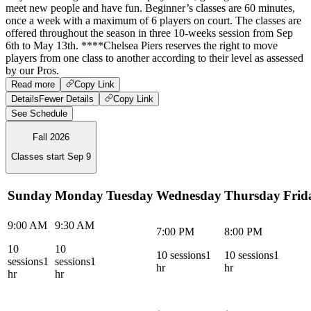
meet new people and have fun. Beginner’s classes are 60 minutes,
once a week with a maximum of 6 players on court. The classes are
offered throughout the season in three 10-weeks session from Sep
6th to May 13th. ****Chelsea Piers reserves the right to move
players from one class to another according to their level as assessed
by our Pros.
Read more
Copy Link
Details
Fewer Details
Copy Link
See Schedule
Fall 2026
Classes start
Sep 9
Sunday
Monday
Tuesday
Wednesday
Thursday
Frid
9:00 AM
9:30 AM
7:00 PM
8:00 PM
10
10
10
sessions
1
10
sessions
1
sessions
1
sessions
1
hr
hr
hr
hr