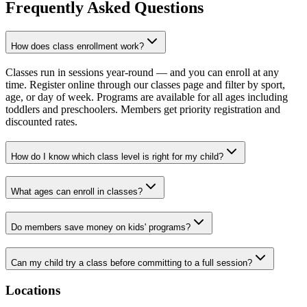
Frequently Asked Questions​​​​‌ ‍ ​‍​‍‌‍ ‌ ​‍‌‍‍‌‌‍‌ ‌‍‍‌‌‍ ‍​‍​‍​ ‍‍​‍​‍‌ ​ ‌‍​‌‌‍ ‍‌‍‍‌‌ ‌​‌ ‍‌​‍ ‍‌‍‍‌‌‍ ​‍​‍​‍ ​​‍​‍‌‍‍​‌ ​‍‌‍‌‌‌‍‌‍​‍​‍​ ‍‍​‍​‍‌‍‍​‌ ‌​‌ ‌​‌ ​​‌ ​ ​ ‍‍​‍ ​‍ ‌‍​ ‌‍‍​‌‍‌‌‌‍ ​‌ ​ ‌‍‌‌‌‍​‌‌ ​​‌‍‍‌‌‍‌‌‌ ​‍‌ ​ ​‍ ‍‌ ​ ‌‍​‌‌‍ ‍‌‍‍‌‌ ‌​‌ ‍‌​‍ ‍‌ ​ ‌ ‌​‌ ‌‌‌‍‌​‌‍‍‌‌‍ ​‍ ‌‍‍‌‌‍ ‍‌ ‌​‌‍‌‌‌‍ ‍‌ ‌​​‍ ‌‍‌‌‌‍‌​‌‍‍‌‌ ‌​​‍ ‌‍ ‌‌‍ ‌‍‌​‌‍‌‌​ ‌‌ ​​‌ ​‍‌‍‌‌‌ ​ ‌‍‌‌‌‍ ‍‌ ‌​‌‍​‌‌ ‌​‌‍‍‌‌‍ ‌‍ ‍​ ‍ ‌‍‍‌‌‍‌​​ ‌‌‍​ ‌‍ ​‌‍​‌‌ ​ ‌ ​ ‌‍‌‌‌ ​ ‌​‍‌‌‍ ‍‌‍‌​‌‍‌‌‌ ‍​​‍ ‌​ ​‍‌‍​‌​ ‍​​ ‌ ​ ​​​ ‌​​ ​ ​ ‌‍​‍ ‌​ ​‍​ ‌‍​ ‌‍‌‍‌​​‍ ‌​ ‌​‌‍‌‌​ ‍​​ ​​​‍ ‌​ ‍‌​ ‌‍​ ‌‌‌‍‌​​‍ ‌‌‍‌‍​ ‍‌​ ​‍‌‍​‍‌‍‌‍‌‍‌​‌‍‌‌​ ‌ ​ ‍‌​ ‌​‌‍​ ‌‍​ ​ ‍ ‌ ‌​‌ ‍‌‌ ​​‌‍‌‌​ ‌‌‍​ ‌‍ ​‌‍​‌‌ ​ ‌ ​ ‌‍‌‌‌ ​ ‌​‍‌‌‍ ‍‌‍‌​‌‍‌‌‌ ‍​​ ‍ ‌ ​​‌‍​‌‌ ‌​‌‍‍​​ ‌‌ ​​‌‍​‌‌‍‌ ‌‍‌‌‌​​‍‌ ‌‌‌‍‍‌‌‍ ​‌‍‌​‌‍‌‌‌ ​‍​‍‌‌​ ‌‌‌​​‍‌‌ ‌‍‍ ‌‍‌‌‌ ‍‌​‍‌‌​ ​ ‌​‌​​‍‌‌​ ​ ‌​‌​​‍‌‌​ ​‍​ ​‍​ ‌​​ ​ ​ ‍​‌‍‌​‌‍​‍​ ​​​ ​​​ ​‌​ ​‌‌‍‌‍​ ‌‌​ ‌‌​‍‌‌​ ​‍​ ​‍​‍‌‌​ ‌‌‌​‌​​‍ ‍‌ ‌​‌‍‍‌‌ ‌​‌‍ ​‌‍‌‌​ ‌‍​‍‌‍​‌‌ ​ ‌‍‌‌‌‌‌‌‌ ​‍‌‍ ​​ ‌‌‍‍​‌ ‌​‌ ‌​‌ ​​‌ ​ ​‍‌‌​ ​ ‌​​‌​‍‌‌​ ​‍‌​‌‍​‍‌‌​ ​‍‌​‌‍‌‍​ ‌‍‍​‌‍‌‌‌‍ ​‌ ​ ‌‍‌‌‌‍​‌‌ ​​‌‍‍‌‌‍‌‌‌ ​‍‌ ​ ​‍ ‍‌ ​ ‌‍​‌‌‍ ‍‌‍‍‌‌ ‌​‌ ‍‌​‍ ‍‌ ​ ‌ ‌​‌ ‌‌‌‍‌​‌‍‍‌‌‍ ​‍‌‍‌‍‍‌‌‍‌​​ ‌‌‍​ ‌‍ ​‌‍​‌‌ ​ ‌ ​ ‌‍‌‌‌ ​ ‌​‍‌‌‍ ‍‌‍‌​‌‍‌‌‌ ‍​​‍ ‌​ ​‍‌‍​‌​ ‍​​ ‌ ​ ​​​ ‌​​ ​ ​ ‌‍​‍ ‌​ ​‍​ ‌‍​ ‌‍‌‍‌​​‍ ‌​ ‌​‌‍‌‌​ ‍​​ ​​​‍ ‌​ ‍‌​ ‌‍​ ‌‌‌‍‌​​‍ ‌‌‍‌‍​ ‍‌​ ​‍‌‍​‍‌‍‌‍‌‍‌​‌‍‌‌​ ‌ ​ ‍‌​ ‌​‌‍​ ‌‍​ ​‍‌‍‌ ‌​‌ ‍‌‌ ​​‌‍‌‌​ ‌‌‍​ ‌‍ ​‌‍​‌‌ ​ ‌ ​ ‌‍‌‌‌ ​ ‌​‍‌‌‍ ‍‌‍‌​‌‍‌‌‌ ‍​​‍‌‍‌ ​​‌‍​‌‌ ‌​‌‍‍​​ ‌‌ ​​‌‍​‌‌‍‌ ‌‍‌‌‌​​‍‌ ‌‌‌‍‍‌‌‍ ​‌‍‌​‌‍‌‌‌ ​‍​‍‌‌​ ‌‌‌​​‍‌‌ ‌‍‍ ‌‍‌‌‌ ‍‌​‍‌‌​ ​ ‌​‌​​‍‌‌​ ​ ‌​‌​​‍‌‌​ ​‍​ ​‍​ ‌​​ ​ ​ ‍​‌‍‌​‌‍​‍​ ​​​ ​​​ ​‌​ ​‌‌‍‌‍​ ‌‌​ ‌‌​‍‌‌​ ​‍​ ​‍​‍‌‌​ ‌‌‌​‌​​‍ ‍‌ ‌​‌‍‍‌‌ ‌​‌‍ ​‌‍‌‌​‍‌‍‌ ​​‌‍‌‌‌ ​‍‌ ​ ‌ ​​‌‍‌‌‌‍​ ‌ ‌​‌‍‍‌‌ ‌‍‌‍‌‌​ ‌‌ ​​‌ ‌‌‌‍​‍‌‍ ​‌‍‍‌‌ ​ ‌‍‍​‌‍‌‌‌‍‌​​‍​‍‌ ‌
How does class enrollment work?​​​​‌ ‍ ​‍​‍‌‍ ‌ ​‍‌‍‍‌‌‍‌ ‌‍‍‌‌‍ ‍​‍​‍​ ‍‍​‍​‍‌ ​ ‌‍​‌‌‍ ‍‌‍‍‌‌ ‌​‌ ‍‌​‍ ‍‌‍‍‌‌‍ ​‍​‍​‍ ​​‍​‍‌‍‍​‌ ​‍‌‍‌‌‌‍‌‍​‍​‍​ ‍‍​‍​‍‌‍‍​‌ ‌​‌ ‌​‌ ​​‌ ​ ​ ‍‍​‍ ​‍ ‌‍​ ‌‍‍​‌‍‌‌‌‍ ​‌ ​ ‌‍‌‌‌‍​‌‌ ​​‌‍‍‌‌‍‌‌‌ ​‍‌ ​ ​‍ ‍‌ ​ ‌‍​‌‌‍ ‍‌‍‍‌‌ ‌​‌ ‍‌​‍ ‍‌ ​ ‌ ‌​‌ ‌‌‌‍‌​‌‍‍‌‌‍ ​‍ ‌‍‍‌‌‍ ‍‌ ‌​‌‍‌‌‌‍ ‍‌ ‌​​‍ ‌‍‌‌‌‍‌​‌‍‍‌‌ ‌​​‍ ‌‍ ‌‌‍ ‌‍‌​‌‍‌‌​ ‌‌ ​​‌ ​‍‌‍‌‌‌ ​ ‌‍‌‌‌‍ ‍‌ ‌​‌‍​‌‌ ‌​‌‍‍‌‌‍ ‌‍ ‍​ ‍ ‌‍‍‌‌‍‌​​ ‌‌‍​ ​ ‌​‌‍‌‍​ ‌‌‌‍‌‍​ ‌ ​ ‌‍​ ‌ ​‍ ‌‌‍​‍‌‍‌‌‌‍‌‍​ ​‍​‍ ‌​ ‌​‌‍‌‌‌‍​‍​ ‍‌​‍ ‌​ ‍​​ ​‌​ ‌‌‌‍‌‍​‍ ‌‌‍‌‍​ ‌ ​ ‌‍​ ‌‌​ ​‍​ ​ ‌‍‌‍​ ‌​​ ​​​ ‌ ​ ​‌​ ‌‌​ ‍ ‌ ‌​‌ ‍‌‌ ​​‌‍‌‌​ ‌‌‍‌‍‌‍​‌‌ ​‌​ ‍ ‌ ​​‌‍​‌‌ ‌​‌‍‍​​ ‌‌ ‌​‌‍‍‌‌ ‌​‌‍ ​‌‍‌‌​ ‌‍​‍‌‍​‌‌ ​ ‌‍‌‌‌‌‌‌‌ ​‍‌‍ ​​ ‌‌‍‍​‌ ‌​‌ ‌​‌ ​​‌ ​ ​‍‌‌​ ​ ‌​​‌​‍‌‌​ ​‍‌​‌‍​‍‌‌​ ​‍‌​‌‍‌‍​ ‌‍‍​‌‍‌‌‌‍ ​‌ ​ ‌‍‌‌‌‍​‌‌ ​​‌‍‍‌‌‍‌‌‌ ​‍‌ ​ ​‍ ‍‌ ​ ‌‍​‌‌‍ ‍‌‍‍‌‌ ‌​‌ ‍‌​‍ ‍‌ ​ ‌ ‌​‌ ‌‌‌‍‌​‌‍‍‌‌‍ ​‍‌‍‌‍‍‌‌‍‌​​ ‌‌‍​ ​ ‌​‌‍‌‍​ ‌‌‌‍‌‍​ ‌ ​ ‌‍​ ‌ ​‍ ‌‌‍​‍‌‍‌‌‌‍‌‍​ ​‍​‍ ‌​ ‌​‌‍‌‌‌‍​‍​ ‍‌​‍ ‌​ ‍​​ ​‌​ ‌‌‌‍‌‍​‍ ‌‌‍‌‍​ ‌ ​ ‌‍​ ‌‌​ ​‍​ ​ ‌‍‌‍​ ‌​​ ​​​ ‌ ​ ​‌​ ‌‌​‍‌‍‌ ‌​‌ ‍‌‌ ​​‌‍‌‌​ ‌‌‍‌‍‌‍​‌‌ ​‌​‍‌‍‌ ​​‌‍​‌‌ ‌​‌‍‍​​ ‌‌ ‌​‌‍‍‌‌ ‌​‌‍ ​‌‍‌‌​‍‌‍‌ ​​‌‍‌‌‌ ​‍‌ ​ ‌ ​​‌‍‌‌‌‍​ ‌ ‌​‌‍‍‌‌ ‌‍‌‍‌‌​ ‌‌ ​​‌ ‌‌‌‍​‍‌‍ ​‌‍‍‌‌ ​ ‌‍‍​‌‍‌‌‌‍‌​​‍​‍‌ ‌
Classes run in sessions year-round — and you can enroll at any
time. Register online through our classes page and filter by sport,
age, or day of week. Programs are available for all ages including
toddlers and preschoolers. Members get priority registration and
discounted rates.​​​​‌ ‍ ​‍​‍‌‍ ‌ ​‍‌‍‍‌‌‍‌ ‌‍‍‌‌‍ ‍​‍​‍​ ‍‍​‍​‍‌ ​ ‌‍​‌‌‍ ‍‌‍‍‌‌ ‌​‌ ‍‌​‍ ‍‌‍‍‌‌‍ ​‍​‍​‍ ​​‍​‍‌‍‍​‌ ​‍‌‍‌‌‌‍‌‍​‍​‍​ ‍‍​‍​‍‌‍‍​‌ ‌​‌ ‌​‌ ​​‌ ​ ​ ‍‍​‍ ​‍ ‌‍​ ‌‍‍​‌‍‌‌‌‍ ​‌ ​ ‌‍‌‌‌‍​‌‌ ​​‌‍‍‌‌‍‌‌‌ ​‍‌ ​ ​‍ ‍‌ ​ ‌‍​‌‌‍ ‍‌‍‍‌‌ ‌​‌ ‍‌​‍ ‍‌ ​ ‌ ‌​‌ ‌‌‌‍‌​‌‍‍‌‌‍ ​‍ ‌‍‍‌‌‍ ‍‌ ‌​‌‍‌‌‌‍ ‍‌ ‌​​‍ ‌‍‌‌‌‍‌​‌‍‍‌‌ ‌​​‍ ‌‍ ‌‌‍ ‌‍‌​‌‍‌‌​ ‌‌ ​​‌ ​‍‌‍‌‌‌ ​ ‌‍‌‌‌‍ ‍‌ ‌​‌‍​‌‌ ‌​‌‍‍‌‌‍ ‌‍ ‍​ ‍ ‌‍‍‌‌‍‌​​ ‌‌‍​ ​ ‌​‌‍‌‍​ ‌‌‌‍‌‍​ ‌ ​ ‌‍​ ‌ ​‍ ‌‌‍​‍‌‍‌‌‌‍‌‍​ ​‍​‍ ‌​ ‌​‌‍‌‌‌‍​‍​ ‍‌​‍ ‌​ ‍​​ ​‌​ ‌‌‌‍‌‍​‍ ‌‌‍‌‍​ ‌ ​ ‌‍​ ‌‌​ ​‍​ ​ ‌‍‌‍​ ‌​​ ​​​ ‌ ​ ​‌​ ‌‌​ ‍ ‌ ‌​‌ ‍‌‌ ​​‌‍‌‌​ ‌‌‍‌‍‌‍​‌‌ ​‌​ ‍ ‌ ​​‌‍​‌‌ ‌​‌‍‍​​ ‌‌ ​‍‌‍‍‌‌‍​ ‌‍‍​‌‌‌​‌‍‌‌‌ ‍​‌ ‌​​‍‌‌​ ‌‌‌​​‍‌‌ ‌‍‍ ‌‍‌‌‌ ‍‌​‍‌‌​ ​ ‌​‌​​‍‌‌​ ​ ‌​‌​​‍‌‌​ ​‍​ ​‍​ ‍​​ ‍​​ ‌‌​ ‌ ‌‍‌‍‌‍‌‍​ ‌‌​ ​ ‌‍​ ​ ‍‌‌‍​ ​ ​​​‍‌‌​ ​‍​ ​‍​‍‌‌​ ‌‌‌​‌​​‍ ‍‌‍​ ‌‍‍​‌‍‍‌‌‍ ​‌‍‌​‌ ​‍‌‍‌‌‌‍ ‍​‍‌‌​ ‌‌‌​​‍‌‌ ‌‍‍ ‌‍‌‌‌ ‍‌​‍‌‌​ ​ ‌​‌​​‍‌‌​ ​ ‌​‌​​‍‌‌​ ​‍​ ​‍​ ‍​​ ​‍‌‍‌‍​ ‍​‌‍​ ‌‍‌​‌‍‌​​ ‍‌​ ‌‌​ ‌‍​ ‌ ‌‍‌‌​‍‌‌​ ​‍​ ​‍​‍‌‌​ ‌‌‌​‌​​‍ ‍‌ ‌​‌‍‌‌‌ ‍​‌ ‌​​ ‌‍​‍‌‍​‌‌ ​ ‌‍‌‌‌‌‌‌‌ ​‍‌‍ ​​ ‌‌‍‍​‌ ‌​‌ ‌​‌ ​​‌ ​ ​‍‌‌​ ​ ‌​​‌​‍‌‌​ ​‍‌​‌‍​‍‌‌​ ​‍‌​‌‍‌‍​ ‌‍‍​‌‍‌‌‌‍ ​‌ ​ ‌‍‌‌‌‍​‌‌ ​​‌‍‍‌‌‍‌‌‌ ​‍‌ ​ ​‍ ‍‌ ​ ‌‍​‌‌‍ ‍‌‍‍‌‌ ‌​‌ ‍‌​‍ ‍‌ ​ ‌ ‌​‌ ‌‌‌‍‌​‌‍‍‌‌‍ ​‍‌‍‌‍‍‌‌‍‌​​ ‌‌‍​ ​ ‌​‌‍‌‍​ ‌‌‌‍‌‍​ ‌ ​ ‌‍​ ‌ ​‍ ‌‌‍​‍‌‍‌‌‌‍‌‍​ ​‍​‍ ‌​ ‌​‌‍‌‌‌‍​‍​ ‍‌​‍ ‌​ ‍​​ ​‌​ ‌‌‌‍‌‍​‍ ‌‌‍‌‍​ ‌ ​ ‌‍​ ‌‌​ ​‍​ ​ ‌‍‌‍​ ‌​​ ​​​ ‌ ​ ​‌​ ‌‌​‍‌‍‌ ‌​‌ ‍‌‌ ​​‌‍‌‌​ ‌‌‍‌‍‌‍​‌‌ ​‌​‍‌‍‌ ​​‌‍​‌‌ ‌​‌‍‍​​ ‌‌ ​‍‌‍‍‌‌‍​ ‌‍‍​‌‌‌​‌‍‌‌‌ ‍​‌ ‌​​‍‌‌​ ‌‌‌​​‍‌‌ ‌‍‍ ‌‍‌‌‌ ‍‌​‍‌‌​ ​ ‌​‌​​‍‌‌​ ​ ‌​‌​​‍‌‌​ ​‍​ ​‍​ ‍​​ ‍​​ ‌‌​ ‌ ‌‍‌‍‌‍‌‍​ ‌‌​ ​ ‌‍​ ​ ‍‌‌‍​ ​ ​​​‍‌‌​ ​‍​ ​‍​‍‌‌​ ‌‌‌​‌​​‍ ‍‌‍​ ‌‍‍​‌‍‍‌‌‍ ​‌‍‌​‌ ​‍‌‍‌‌‌‍ ‍​‍‌‌​ ‌‌‌​​‍‌‌ ‌‍‍ ‌‍‌‌‌ ‍‌​‍‌‌​ ​ ‌​‌​​‍‌‌​ ​ ‌​‌​​‍‌‌​ ​‍​ ​‍​ ‍​​ ​‍‌‍‌‍​ ‍​‌‍​ ‌‍‌​‌‍‌​​ ‍‌​ ‌‌​ ‌‍​ ‌ ‌‍‌‌​‍‌‌​ ​‍​ ​‍​‍‌‌​ ‌‌‌​‌​​‍ ‍‌ ‌​‌‍‌‌‌ ‍​‌ ‌​​‍‌‍‌ ​​‌‍‌‌‌ ​‍‌ ​ ‌ ​​‌‍‌‌‌‍​ ‌ ‌​‌‍‍‌‌ ‌‍‌‍‌‌​ ‌‌ ​​‌ ‌‌‌‍​‍‌‍ ​‌‍‍‌‌ ​ ‌‍‍​‌‍‌‌‌‍‌​​‍​‍‌ ‌
How do I know which class level is right for my child?​​​​‌ ‍ ​‍​‍‌‍ ‌ ​‍‌‍‍‌‌‍‌ ‌‍‍‌‌‍ ‍​‍​‍​ ‍‍​‍​‍‌ ​ ‌‍​‌‌‍ ‍‌‍‍‌‌ ‌​‌ ‍‌​‍ ‍‌‍‍‌‌‍ ​‍​‍​‍ ​​‍​‍‌‍‍​‌ ​‍‌‍‌‌‌‍‌‍​‍​‍​ ‍‍​‍​‍‌‍‍​‌ ‌​‌ ‌​‌ ​​‌ ​ ​ ‍‍​‍ ​‍ ‌‍​ ‌‍‍​‌‍‌‌‌‍ ​‌ ​ ‌‍‌‌‌‍​‌‌ ​​‌‍‍‌‌‍‌‌‌ ​‍‌ ​ ​‍ ‍‌ ​ ‌‍​‌‌‍ ‍‌‍‍‌‌ ‌​‌ ‍‌​‍ ‍‌ ​ ‌ ‌​‌ ‌‌‌‍‌​‌‍‍‌‌‍ ​‍ ‌‍‍‌‌‍ ‍‌ ‌​‌‍‌‌‌‍ ‍‌ ‌​​‍ ‌‍‌‌‌‍‌​‌‍‍‌‌ ‌​​‍ ‌‍ ‌‌‍ ‌‍‌​‌‍‌‌​ ‌‌ ​​‌ ​‍‌‍‌‌‌ ​ ‌‍‌‌‌‍ ‍‌ ‌​‌‍​‌‌ ‌​‌‍‍‌‌‍ ‌‍ ‍​ ‍ ‌‍‍‌‌‍‌​​ ‌​ ​​​ ​​‌‍‌​​ ‍‌​ ‌​​ ‌‍​ ‍‌‌‍‌‌​‍ ‌​ ​‍‌‍‌​‌‍‌​‌‍​‌​‍ ‌​ ‌​‌‍‌‌​ ‍​‌‍​‌​‍ ‌‌‍​‍‌‍‌‍​ ​​‌‍‌​​‍ ‌​ ​ ​ ‌​​ ‌‍​ ‌‌‌‍‌‌​ ‌ ‌‍​‍​ ‍‌​ ​‌‌‍‌​‌‍‌​​ ​‍​ ‍ ‌ ‌​‌ ‍‌‌ ​​‌‍‌‌​ ‌‌‍‌‍‌‍​‌‌ ​‌​ ‍ ‌ ​​‌‍​‌‌ ‌​‌‍‍​​ ‌‌ ‌​‌‍‍‌‌ ‌​‌‍ ​‌‍‌‌​ ‌‍​‍‌‍​‌‌ ​ ‌‍‌‌‌‌‌‌‌ ​‍‌‍ ​​ ‌‌‍‍​‌ ‌​‌ ‌​‌ ​​‌ ​ ​‍‌‌​ ​ ‌​​‌​‍‌‌​ ​‍‌​‌‍​‍‌‌​ ​‍‌​‌‍‌‍​ ‌‍‍​‌‍‌‌‌‍ ​‌ ​ ‌‍‌‌‌‍​‌‌ ​​‌‍‍‌‌‍‌‌‌ ​‍‌ ​ ​‍ ‍‌ ​ ‌‍​‌‌‍ ‍‌‍‍‌‌ ‌​‌ ‍‌​‍ ‍‌ ​ ‌ ‌​‌ ‌‌‌‍‌​‌‍‍‌‌‍ ​‍‌‍‌‍‍‌‌‍‌​​ ‌​ ​​​ ​​‌‍‌​​ ‍‌​ ‌​​ ‌‍​ ‍‌‌‍‌‌​‍ ‌​ ​‍‌‍‌​‌‍‌​‌‍​‌​‍ ‌​ ‌​‌‍‌‌​ ‍​‌‍​‌​‍ ‌‌‍​‍‌‍‌‍​ ​​‌‍‌​​‍ ‌​ ​ ​ ‌​​ ‌‍​ ‌‌‌‍‌‌​ ‌ ‌‍​‍​ ‍‌​ ​‌‌‍‌​‌‍‌​​ ​‍​‍‌‍‌ ‌​‌ ‍‌‌ ​​‌‍‌‌​ ‌‌‍‌‍‌‍​‌‌ ​‌​‍‌‍‌ ​​‌‍​‌‌ ‌​‌‍‍​​ ‌‌ ‌​‌‍‍‌‌ ‌​‌‍ ​‌‍‌‌​‍‌‍‌ ​​‌‍‌‌‌ ​‍‌ ​ ‌ ​​‌‍‌‌‌‍​ ‌ ‌​‌‍‍‌‌ ‌‍‌‍‌‌​ ‌‌ ​​‌ ‌‌‌‍​‍‌‍ ​‌‍‍‌‌ ​ ‌‍‍​‌‍‌‌‌‍‌​​‍​‍‌ ‌
What ages can enroll in classes?​​​​‌ ‍ ​‍​‍‌‍ ‌ ​‍‌‍‍‌‌‍‌ ‌‍‍‌‌‍ ‍​‍​‍​ ‍‍​‍​‍‌ ​ ‌‍​‌‌‍ ‍‌‍‍‌‌ ‌​‌ ‍‌​‍ ‍‌‍‍‌‌‍ ​‍​‍​‍ ​​‍​‍‌‍‍​‌ ​‍‌‍‌‌‌‍‌‍​‍​‍​ ‍‍​‍​‍‌‍‍​‌ ‌​‌ ‌​‌ ​​‌ ​ ​ ‍‍​‍ ​‍ ‌‍​ ‌‍‍​‌‍‌‌‌‍ ​‌ ​ ‌‍‌‌‌‍​‌‌ ​​‌‍‍‌‌‍‌‌‌ ​‍‌ ​ ​‍ ‍‌ ​ ‌‍​‌‌‍ ‍‌‍‍‌‌ ‌​‌ ‍‌​‍ ‍‌ ​ ‌ ‌​‌ ‌‌‌‍‌​‌‍‍‌‌‍ ​‍ ‌‍‍‌‌‍ ‍‌ ‌​‌‍‌‌‌‍ ‍‌ ‌​​‍ ‌‍‌‌‌‍‌​‌‍‍‌‌ ‌​​‍ ‌‍ ‌‌‍ ‌‍‌​‌‍‌‌​ ‌‌ ​​‌ ​‍‌‍‌‌‌ ​ ‌‍‌‌‌‍ ‍‌ ‌​‌‍​‌‌ ‌​‌‍‍‌‌‍ ‌‍ ‍​ ‍ ‌‍‍‌‌‍‌​​ ‌‌‍‌‌​ ‌‌‌‍​‍‌‍​‍​ ​‌‌‍​‍‌‍‌‍​ ‍‌​‍ ‌​ ​ ​ ‍​​ ‌‍​ ‌ ​‍ ‌​ ‌​‌‍​ ​ ​‍​ ‌‌​‍ ‌​ ‍‌‌‍​‍​ ‍​‌‍‌‌​‍ ‌​ ​‍​ ​ ​ ‌‌​ ‍‌​ ​​​ ‌‌​ ‌‌‌‍‌‌​ ‌ ‌‍‌‍​ ‌‌​ ‌‍​ ‍ ‌ ‌​‌ ‍‌‌ ​​‌‍‌‌​ ‌‌‍‌‍‌‍​‌‌ ​‌​ ‍ ‌ ​​‌‍​‌‌ ‌​‌‍‍​​ ‌‌ ‌​‌‍‍‌‌ ‌​‌‍ ​‌‍‌‌​ ‌‍​‍‌‍​‌‌ ​ ‌‍‌‌‌‌‌‌‌ ​‍‌‍ ​​ ‌‌‍‍​‌ ‌​‌ ‌​‌ ​​‌ ​ ​‍‌‌​ ​ ‌​​‌​‍‌‌​ ​‍‌​‌‍​‍‌‌​ ​‍‌​‌‍‌‍​ ‌‍‍​‌‍‌‌‌‍ ​‌ ​ ‌‍‌‌‌‍​‌‌ ​​‌‍‍‌‌‍‌‌‌ ​‍‌ ​ ​‍ ‍‌ ​ ‌‍​‌‌‍ ‍‌‍‍‌‌ ‌​‌ ‍‌​‍ ‍‌ ​ ‌ ‌​‌ ‌‌‌‍‌​‌‍‍‌‌‍ ​‍‌‍‌‍‍‌‌‍‌​​ ‌‌‍‌‌​ ‌‌‌‍​‍‌‍​‍​ ​‌‌‍​‍‌‍‌‍​ ‍‌​‍ ‌​ ​ ​ ‍​​ ‌‍​ ‌ ​‍ ‌​ ‌​‌‍​ ​ ​‍​ ‌‌​‍ ‌​ ‍‌‌‍​‍​ ‍​‌‍‌‌​‍ ‌​ ​‍​ ​ ​ ‌‌​ ‍‌​ ​​​ ‌‌​ ‌‌‌‍‌‌​ ‌ ‌‍‌‍​ ‌‌​ ‌‍​‍‌‍‌ ‌​‌ ‍‌‌ ​​‌‍‌‌​ ‌‌‍‌‍‌‍​‌‌ ​‌​‍‌‍‌ ​​‌‍​‌‌ ‌​‌‍‍​​ ‌‌ ‌​‌‍‍‌‌ ‌​‌‍ ​‌‍‌‌​‍‌‍‌ ​​‌‍‌‌‌ ​‍‌ ​ ‌ ​​‌‍‌‌‌‍​ ‌ ‌​‌‍‍‌‌ ‌‍‌‍‌‌​ ‌‌ ​​‌ ‌‌‌‍​‍‌‍ ​‌‍‍‌‌ ​ ‌‍‍​‌‍‌‌‌‍‌​​‍​‍‌ ‌
Do members save money on kids' programs?​​​​‌ ‍ ​‍​‍‌‍ ‌ ​‍‌‍‍‌‌‍‌ ‌‍‍‌‌‍ ‍​‍​‍​ ‍‍​‍​‍‌ ​ ‌‍​‌‌‍ ‍‌‍‍‌‌ ‌​‌ ‍‌​‍ ‍‌‍‍‌‌‍ ​‍​‍​‍ ​​‍​‍‌‍‍​‌ ​‍‌‍‌‌‌‍‌‍​‍​‍​ ‍‍​‍​‍‌‍‍​‌ ‌​‌ ‌​‌ ​​‌ ​ ​ ‍‍​‍ ​‍ ‌‍​ ‌‍‍​‌‍‌‌‌‍ ​‌ ​ ‌‍‌‌‌‍​‌‌ ​​‌‍‍‌‌‍‌‌‌ ​‍‌ ​ ​‍ ‍‌ ​ ‌‍​‌‌‍ ‍‌‍‍‌‌ ‌​‌ ‍‌​‍ ‍‌ ​ ‌ ‌​‌ ‌‌‌‍‌​‌‍‍‌‌‍ ​‍ ‌‍‍‌‌‍ ‍‌ ‌​‌‍‌‌‌‍ ‍‌ ‌​​‍ ‌‍‌‌‌‍‌​‌‍‍‌‌ ‌​​‍ ‌‍ ‌‌‍ ‌‍‌​‌‍‌‌​ ‌‌ ​​‌ ​‍‌‍‌‌‌ ​ ‌‍‌‌‌‍ ‍‌ ‌​‌‍​‌‌ ‌​‌‍‍‌‌‍ ‌‍ ‍​ ‍ ‌‍‍‌‌‍‌​​ ‌‌‍‌​​ ‌​​ ‍​​ ‌‌‌‍‌‍‌‍​‍‌‍​‌​ ‍‌​‍ ‌​ ​ ‌‍​‍‌‍​‍‌‍‌​​‍ ‌​ ‌​​ ‍‌‌‍‌​​ ​ ​‍ ‌‌‍​‌‌‍‌‍​ ​ ‌‍​‌​‍ ‌​ ‌‍​ ‌‌‌‍​‍‌‍‌‍​ ‍​​ ​‍‌‍​‌​ ‌ ​ ‌‌​ ​​​ ​‌‌‍‌​​ ‍ ‌ ‌​‌ ‍‌‌ ​​‌‍‌‌​ ‌‌‍‌‍‌‍​‌‌ ​‌​ ‍ ‌ ​​‌‍​‌‌ ‌​‌‍‍​​ ‌‌ ‌​‌‍‍‌‌ ‌​‌‍ ​‌‍‌‌​ ‌‍​‍‌‍​‌‌ ​ ‌‍‌‌‌‌‌‌‌ ​‍‌‍ ​​ ‌‌‍‍​‌ ‌​‌ ‌​‌ ​​‌ ​ ​‍‌‌​ ​ ‌​​‌​‍‌‌​ ​‍‌​‌‍​‍‌‌​ ​‍‌​‌‍‌‍​ ‌‍‍​‌‍‌‌‌‍ ​‌ ​ ‌‍‌‌‌‍​‌‌ ​​‌‍‍‌‌‍‌‌‌ ​‍‌ ​ ​‍ ‍‌ ​ ‌‍​‌‌‍ ‍‌‍‍‌‌ ‌​‌ ‍‌​‍ ‍‌ ​ ‌ ‌​‌ ‌‌‌‍‌​‌‍‍‌‌‍ ​‍‌‍‌‍‍‌‌‍‌​​ ‌‌‍‌​​ ‌​​ ‍​​ ‌‌‌‍‌‍‌‍​‍‌‍​‌​ ‍‌​‍ ‌​ ​ ‌‍​‍‌‍​‍‌‍‌​​‍ ‌​ ‌​​ ‍‌‌‍‌​​ ​ ​‍ ‌‌‍​‌‌‍‌‍​ ​ ‌‍​‌​‍ ‌​ ‌‍​ ‌‌‌‍​‍‌‍‌‍​ ‍​​ ​‍‌‍​‌​ ‌ ​ ‌‌​ ​​​ ​‌‌‍‌​​‍‌‍‌ ‌​‌ ‍‌‌ ​​‌‍‌‌​ ‌‌‍‌‍‌‍​‌‌ ​‌​‍‌‍‌ ​​‌‍​‌‌ ‌​‌‍‍​​ ‌‌ ‌​‌‍‍‌‌ ‌​‌‍ ​‌‍‌‌​‍‌‍‌ ​​‌‍‌‌‌ ​‍‌ ​ ‌ ​​‌‍‌‌‌‍​ ‌ ‌​‌‍‍‌‌ ‌‍‌‍‌‌​ ‌‌ ​​‌ ‌‌‌‍​‍‌‍ ​‌‍‍‌‌ ​ ‌‍‍​‌‍‌‌‌‍‌​​‍​‍‌ ‌
Can my child try a class before committing to a full session?​​​​‌ ‍ ​‍​‍‌‍ ‌ ​‍‌‍‍‌‌‍‌ ‌‍‍‌‌‍ ‍​‍​‍​ ‍‍​‍​‍‌ ​ ‌‍​‌‌‍ ‍‌‍‍‌‌ ‌​‌ ‍‌​‍ ‍‌‍‍‌‌‍ ​‍​‍​‍ ​​‍​‍‌‍‍​‌ ​‍‌‍‌‌‌‍‌‍​‍​‍​ ‍‍​‍​‍‌‍‍​‌ ‌​‌ ‌​‌ ​​‌ ​ ​ ‍‍​‍ ​‍ ‌‍​ ‌‍‍​‌‍‌‌‌‍ ​‌ ​ ‌‍‌‌‌‍​‌‌ ​​‌‍‍‌‌‍‌‌‌ ​‍‌ ​ ​‍ ‍‌ ​ ‌‍​‌‌‍ ‍‌‍‍‌‌ ‌​‌ ‍‌​‍ ‍‌ ​ ‌ ‌​‌ ‌‌‌‍‌​‌‍‍‌‌‍ ​‍ ‌‍‍‌‌‍ ‍‌ ‌​‌‍‌‌‌‍ ‍‌ ‌​​‍ ‌‍‌‌‌‍‌​‌‍‍‌‌ ‌​​‍ ‌‍ ‌‌‍ ‌‍‌​‌‍‌‌​ ‌‌ ​​‌ ​‍‌‍‌‌‌ ​ ‌‍‌‌‌‍ ‍‌ ‌​‌‍​‌‌ ‌​‌‍‍‌‌‍ ‌‍ ‍​ ‍ ‌‍‍‌‌‍‌​​ ‌​ ​‍​ ​ ​ ‌​‌‍​‍‌‍​‍​ ‍​​ ‌‍‌‍​ ​‍ ‌​ ​‌‌‍​‌​ ‌‍‌‍​ ​‍ ‌​ ‌​​ ​ ​ ​ ​ ‌ ​‍ ‌‌‍​‍​ ‌‍‌‍‌‍​ ‍​​‍ ‌‌‍‌‌‌‍​‌​ ‌‍​ ‌​​ ‌‍‌‍​‍‌‍​‍‌‍‌​​ ​‌​ ‌‌​ ​​‌‍‌‍​ ‍ ‌ ‌​‌ ‍‌‌ ​​‌‍‌‌​ ‌‌‍‌‍‌‍​‌‌ ​‌​ ‍ ‌ ​​‌‍​‌‌ ‌​‌‍‍​​ ‌‌ ‌​‌‍‍‌‌ ‌​‌‍ ​‌‍‌‌​ ‌‍​‍‌‍​‌‌ ​ ‌‍‌‌‌‌‌‌‌ ​‍‌‍ ​​ ‌‌‍‍​‌ ‌​‌ ‌​‌ ​​‌ ​ ​‍‌‌​ ​ ‌​​‌​‍‌‌​ ​‍‌​‌‍​‍‌‌​ ​‍‌​‌‍‌‍​ ‌‍‍​‌‍‌‌‌‍ ​‌ ​ ‌‍‌‌‌‍​‌‌ ​​‌‍‍‌‌‍‌‌‌ ​‍‌ ​ ​‍ ‍‌ ​ ‌‍​‌‌‍ ‍‌‍‍‌‌ ‌​‌ ‍‌​‍ ‍‌ ​ ‌ ‌​‌ ‌‌‌‍‌​‌‍‍‌‌‍ ​‍‌‍‌‍‍‌‌‍‌​​ ‌​ ​‍​ ​ ​ ‌​‌‍​‍‌‍​‍​ ‍​​ ‌‍‌‍​ ​‍ ‌​ ​‌‌‍​‌​ ‌‍‌‍​ ​‍ ‌​ ‌​​ ​ ​ ​ ​ ‌ ​‍ ‌‌‍​‍​ ‌‍‌‍‌‍​ ‍​​‍ ‌‌‍‌‌‌‍​‌​ ‌‍​ ‌​​ ‌‍‌‍​‍‌‍​‍‌‍‌​​ ​‌​ ‌‌​ ​​‌‍‌‍​‍‌‍‌ ‌​‌ ‍‌‌ ​​‌‍‌‌​ ‌‌‍‌‍‌‍​‌‌ ​‌​‍‌‍‌ ​​‌‍​‌‌ ‌​‌‍‍​​ ‌‌ ‌​‌‍‍‌‌ ‌​‌‍ ​‌‍‌‌​‍‌‍‌ ​​‌‍‌‌‌ ​‍‌ ​ ‌ ​​‌‍‌‌‌‍​ ‌ ‌​‌‍‍‌‌ ‌‍‌‍‌‌​ ‌‌ ​​‌ ‌‌‌‍​‍‌‍ ​‌‍‍‌‌ ​ ‌‍‍​‌‍‌‌‌‍‌​​‍​‍‌ ‌
Locations​​​​‌ ‍ ​‍​‍‌‍ ‌ ​‍‌‍‍‌‌‍‌ ‌‍‍‌‌‍ ‍​‍​‍​ ‍‍​‍​‍‌ ​ ‌‍​‌‌‍ ‍‌‍‍‌‌ ‌​‌ ‍‌​‍ ‍‌‍‍‌‌‍ ​‍​‍​‍ ​​‍​‍‌‍‍​‌ ​‍‌‍‌‌‌‍‌‍​‍​‍​ ‍‍​‍​‍‌‍‍​‌ ‌​‌ ‌​‌ ​​‌ ​ ​ ‍‍​‍ ​‍ ‌‍​ ‌‍‍​‌‍‌‌‌‍ ​‌ ​ ‌‍‌‌‌‍​‌‌ ​​‌‍‍‌‌‍‌‌‌ ​‍‌ ​ ​‍ ‍‌ ​ ‌‍​‌‌‍ ‍‌‍‍‌‌ ‌​‌ ‍‌​‍ ‍‌ ​ ‌ ‌​‌ ‌‌‌‍‌​‌‍‍‌‌‍ ​‍ ‌‍‍‌‌‍ ‍‌ ‌​‌‍‌‌‌‍ ‍‌ ‌​​‍ ‌‍‌‌‌‍‌​‌‍‍‌‌ ‌​​‍ ‌‍ ‌‌‍ ‌‍‌​‌‍‌‌​ ‌‌ ​​‌ ​‍‌‍‌‌‌ ​ ‌‍‌‌‌‍ ‍‌ ‌​‌‍​‌‌ ‌​‌‍‍‌‌‍ ‌‍ ‍​ ‍ ‌‍‍‌‌‍‌​​ ‌‌‍‌‍‌‍ ‌‍ ‌ ‌​‌‍‌‌‌ ​‍​ ‍ ‌ ‌​‌ ‍‌‌ ​​‌‍‌‌​ ‌‌‍‌‍‌‍ ‌‍ ‌ ‌​‌‍‌‌‌ ​‍​ ‍ ‌ ​​‌‍​‌‌ ‌​‌‍‍​​ ‌‌‍​ ‌‍ ‌‍ ​‌ ‌‌‌‍ ‌‌‍ ‍‌ ​ ​‍‌‌​ ‌‌‌​​‍‌‌ ‌‍‍ ‌‍‌‌‌ ‍‌​‍‌‌​ ​ ‌​‌​​‍‌‌​ ​ ‌​‌​​‍‌‌​ ​‍​ ​‍‌‍‌‌‌‍​‍​ ​‍​ ‍​‌‍​ ​ ‌‌‌‍​ ‌‍​ ‌‍‌‌‌‍​‍‌‍​‌​ ​‌​‍‌‌​ ​‍​ ​‍​‍‌‌​ ‌‌‌​‌​​‍ ‍‌ ‌​‌‍‍‌‌ ‌​‌‍ ​‌‍‌‌​ ‌‍​‍‌‍​‌‌ ​ ‌‍‌‌‌‌‌‌‌ ​‍‌‍ ​​ ‌‌‍‍​‌ ‌​‌ ‌​‌ ​​‌ ​ ​‍‌‌​ ​ ‌​​‌​‍‌‌​ ​‍‌​‌‍​‍‌‌​ ​‍‌​‌‍‌‍​ ‌‍‍​‌‍‌‌‌‍ ​‌ ​ ‌‍‌‌‌‍​‌‌ ​​‌‍‍‌‌‍‌‌‌ ​‍‌ ​ ​‍ ‍‌ ​ ‌‍​‌‌‍ ‍‌‍‍‌‌ ‌​‌ ‍‌​‍ ‍‌ ​ ‌ ‌​‌ ‌‌‌‍‌​‌‍‍‌‌‍ ​‍‌‍‌‍‍‌‌‍‌​​ ‌‌‍‌‍‌‍ ‌‍ ‌ ‌​‌‍‌‌‌ ​‍​‍‌‍‌ ‌​‌ ‍‌‌ ​​‌‍‌‌​ ‌‌‍‌‍‌‍ ‌‍ ‌ ‌​‌‍‌‌‌ ​‍​‍‌‍‌ ​​‌‍​‌‌ ‌​‌‍‍​​ ‌‌‍​ ‌‍ ‌‍ ​‌ ‌‌‌‍ ‌‌‍ ‍‌ ​ ​‍‌‌​ ‌‌‌​​‍‌‌ ‌‍‍ ‌‍‌‌‌ ‍‌​‍‌‌​ ​ ‌​‌​​‍‌‌​ ​ ‌​‌​​‍‌‌​ ​‍​ ​‍‌‍‌‌‌‍​‍​ ​‍​ ‍​‌‍​ ​ ‌‌‌‍​ ‌‍​ ‌‍‌‌‌‍​‍‌‍​‌​ ​‌​‍‌‌​ ​‍​ ​‍​‍‌‌​ ‌‌‌​‌​​‍ ‍‌ ‌​‌‍‍‌‌ ‌​‌‍ ​‌‍‌‌​‍‌‍‌ ​​‌‍‌‌‌ ​‍‌ ​ ‌ ​​‌‍‌‌‌‍​ ‌ ‌​‌‍‍‌‌ ‌‍‌‍‌‌​ ‌‌ ​​‌ ‌‌‌‍​‍‌‍ ​‌‍‍‌‌ ​ ‌‍‍​‌‍‌‌‌‍‌​​‍​‍‌ ‌