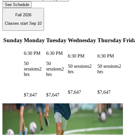
See Schedule
Fall 2026
Classes start
Sep 10
Sunday
Monday
Tuesday
Wednesday
Thursday
Frid
6:30 PM
6:30 PM
6:30 PM
6:30 PM
50
50
50
sessions
2
50
sessions
2
sessions
2
sessions
2
hrs
hrs
hrs
hrs
$7,647
$7,647
$7,647
$7,647