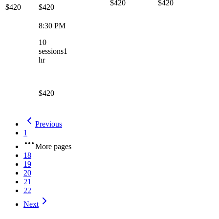
$420
$420
$420
$420
8:30 PM
10
sessions
1
hr
$420
Previous
1
More pages
18
19
20
21
22
Next