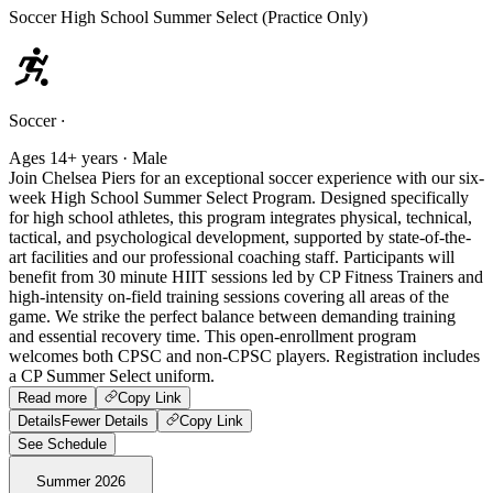
Soccer High School Summer Select (Practice Only)
Soccer
·
Ages 14+ years · Male
Join Chelsea Piers for an exceptional soccer experience with our six-
week High School Summer Select Program. Designed specifically
for high school athletes, this program integrates physical, technical,
tactical, and psychological development, supported by state-of-the-
art facilities and our professional coaching staff. Participants will
benefit from 30 minute HIIT sessions led by CP Fitness Trainers and
high-intensity on-field training sessions covering all areas of the
game. We strike the perfect balance between demanding training
and essential recovery time. This open-enrollment program
welcomes both CPSC and non-CPSC players. Registration includes
a CP Summer Select uniform.
Read more
Copy Link
Details
Fewer Details
Copy Link
See Schedule
Summer 2026