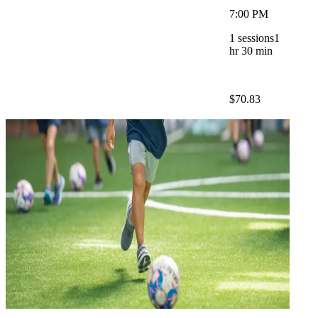
7:00 PM
1
sessions
1
hr 30 min
$70.83