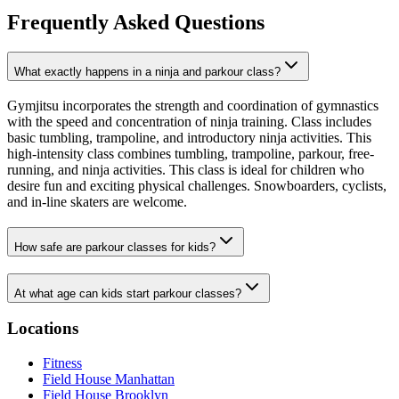
Frequently Asked Questions​​​​‌ ‍ ​‍​‍‌‍ ‌ ​‍‌‍‍‌‌‍‌ ‌‍‍‌‌‍ ‍​‍​‍​ ‍‍​‍​‍‌ ​ ‌‍​‌‌‍ ‍‌‍‍‌‌ ‌​‌ ‍‌​‍ ‍‌‍‍‌‌‍ ​‍​‍​‍ ​​‍​‍‌‍‍​‌ ​‍‌‍‌‌‌‍‌‍​‍​‍​ ‍‍​‍​‍‌‍‍​‌ ‌​‌ ‌​‌ ​​‌ ​ ​ ‍‍​‍ ​‍ ‌‍​ ‌‍‍​‌‍‌‌‌‍ ​‌ ​ ‌‍‌‌‌‍​‌‌ ​​‌‍‍‌‌‍‌‌‌ ​‍‌ ​ ​‍ ‍‌ ​ ‌‍​‌‌‍ ‍‌‍‍‌‌ ‌​‌ ‍‌​‍ ‍‌ ​ ‌ ‌​‌ ‌‌‌‍‌​‌‍‍‌‌‍ ​‍ ‌‍‍‌‌‍ ‍‌ ‌​‌‍‌‌‌‍ ‍‌ ‌​​‍ ‌‍‌‌‌‍‌​‌‍‍‌‌ ‌​​‍ ‌‍ ‌‌‍ ‌‍‌​‌‍‌‌​ ‌‌ ​​‌ ​‍‌‍‌‌‌ ​ ‌‍‌‌‌‍ ‍‌ ‌​‌‍​‌‌ ‌​‌‍‍‌‌‍ ‌‍ ‍​ ‍ ‌‍‍‌‌‍‌​​ ‌‌‍‌‍‌‍‌‍​ ‌‍‌‍‌‌‌‍‌‍‌‍​‍​ ‌ ​ ‌ ​‍ ‌​ ​ ‌‍​‍​ ‌​​ ​​​‍ ‌​ ‌​‌‍​ ​ ‍‌‌‍​‍​‍ ‌‌‍​‍‌‍‌‌​ ‍​‌‍​‌​‍ ‌​ ‍‌​ ​‍‌‍‌​‌‍​‌​ ​ ​ ​ ‌‍‌‌‌‍​ ‌‍​‌​ ​ ​ ‌‌​ ​‍​ ‍ ‌ ‌​‌ ‍‌‌ ​​‌‍‌‌​ ‌‌ ​​‌‍​‌‌‍‌ ‌‍‌‌​ ‍ ‌ ​​‌‍​‌‌ ‌​‌‍‍​​ ‌‌ ​​‌‍​‌‌‍‌ ‌‍‌‌‌​​‍‌ ‌‌‌‍‍‌‌‍ ​‌‍‌​‌‍‌‌‌ ​‍​‍‌‌​ ‌‌‌​​‍‌‌ ‌‍‍ ‌‍‌‌‌ ‍‌​‍‌‌​ ​ ‌​‌​​‍‌‌​ ​ ‌​‌​​‍‌‌​ ​‍​ ​‍​ ​ ‌‍​‌​ ‌​​ ‍‌​ ‍​​ ‍‌​ ​‌​ ‌‍‌‍‌‍‌‍‌​​ ‍​​ ​​​‍‌‌​ ​‍​ ​‍​‍‌‌​ ‌‌‌​‌​​‍ ‍‌ ‌​‌‍‍‌‌ ‌​‌‍ ​‌‍‌‌​ ‌‍​‍‌‍​‌‌ ​ ‌‍‌‌‌‌‌‌‌ ​‍‌‍ ​​ ‌‌‍‍​‌ ‌​‌ ‌​‌ ​​‌ ​ ​‍‌‌​ ​ ‌​​‌​‍‌‌​ ​‍‌​‌‍​‍‌‌​ ​‍‌​‌‍‌‍​ ‌‍‍​‌‍‌‌‌‍ ​‌ ​ ‌‍‌‌‌‍​‌‌ ​​‌‍‍‌‌‍‌‌‌ ​‍‌ ​ ​‍ ‍‌ ​ ‌‍​‌‌‍ ‍‌‍‍‌‌ ‌​‌ ‍‌​‍ ‍‌ ​ ‌ ‌​‌ ‌‌‌‍‌​‌‍‍‌‌‍ ​‍‌‍‌‍‍‌‌‍‌​​ ‌‌‍‌‍‌‍‌‍​ ‌‍‌‍‌‌‌‍‌‍‌‍​‍​ ‌ ​ ‌ ​‍ ‌​ ​ ‌‍​‍​ ‌​​ ​​​‍ ‌​ ‌​‌‍​ ​ ‍‌‌‍​‍​‍ ‌‌‍​‍‌‍‌‌​ ‍​‌‍​‌​‍ ‌​ ‍‌​ ​‍‌‍‌​‌‍​‌​ ​ ​ ​ ‌‍‌‌‌‍​ ‌‍​‌​ ​ ​ ‌‌​ ​‍​‍‌‍‌ ‌​‌ ‍‌‌ ​​‌‍‌‌​ ‌‌ ​​‌‍​‌‌‍‌ ‌‍‌‌​‍‌‍‌ ​​‌‍​‌‌ ‌​‌‍‍​​ ‌‌ ​​‌‍​‌‌‍‌ ‌‍‌‌‌​​‍‌ ‌‌‌‍‍‌‌‍ ​‌‍‌​‌‍‌‌‌ ​‍​‍‌‌​ ‌‌‌​​‍‌‌ ‌‍‍ ‌‍‌‌‌ ‍‌​‍‌‌​ ​ ‌​‌​​‍‌‌​ ​ ‌​‌​​‍‌‌​ ​‍​ ​‍​ ​ ‌‍​‌​ ‌​​ ‍‌​ ‍​​ ‍‌​ ​‌​ ‌‍‌‍‌‍‌‍‌​​ ‍​​ ​​​‍‌‌​ ​‍​ ​‍​‍‌‌​ ‌‌‌​‌​​‍ ‍‌ ‌​‌‍‍‌‌ ‌​‌‍ ​‌‍‌‌​‍‌‍‌ ​​‌‍‌‌‌ ​‍‌ ​ ‌ ​​‌‍‌‌‌‍​ ‌ ‌​‌‍‍‌‌ ‌‍‌‍‌‌​ ‌‌ ​​‌ ‌‌‌‍​‍‌‍ ​‌‍‍‌‌ ​ ‌‍‍​‌‍‌‌‌‍‌​​‍​‍‌ ‌
What exactly happens in a ninja and parkour class?​​​​‌ ‍ ​‍​‍‌‍ ‌ ​‍‌‍‍‌‌‍‌ ‌‍‍‌‌‍ ‍​‍​‍​ ‍‍​‍​‍‌ ​ ‌‍​‌‌‍ ‍‌‍‍‌‌ ‌​‌ ‍‌​‍ ‍‌‍‍‌‌‍ ​‍​‍​‍ ​​‍​‍‌‍‍​‌ ​‍‌‍‌‌‌‍‌‍​‍​‍​ ‍‍​‍​‍‌‍‍​‌ ‌​‌ ‌​‌ ​​‌ ​ ​ ‍‍​‍ ​‍ ‌‍​ ‌‍‍​‌‍‌‌‌‍ ​‌ ​ ‌‍‌‌‌‍​‌‌ ​​‌‍‍‌‌‍‌‌‌ ​‍‌ ​ ​‍ ‍‌ ​ ‌‍​‌‌‍ ‍‌‍‍‌‌ ‌​‌ ‍‌​‍ ‍‌ ​ ‌ ‌​‌ ‌‌‌‍‌​‌‍‍‌‌‍ ​‍ ‌‍‍‌‌‍ ‍‌ ‌​‌‍‌‌‌‍ ‍‌ ‌​​‍ ‌‍‌‌‌‍‌​‌‍‍‌‌ ‌​​‍ ‌‍ ‌‌‍ ‌‍‌​‌‍‌‌​ ‌‌ ​​‌ ​‍‌‍‌‌‌ ​ ‌‍‌‌‌‍ ‍‌ ‌​‌‍​‌‌ ‌​‌‍‍‌‌‍ ‌‍ ‍​ ‍ ‌‍‍‌‌‍‌​​ ‌​ ‌‌​ ‍‌​ ​‍‌‍​‍‌‍‌‍​ ‌​​ ​‌‌‍​ ​‍ ‌‌‍‌‌​ ‌‌​ ‍‌​ ‌‌​‍ ‌​ ‌​​ ‌‌​ ​ ​ ‍​​‍ ‌​ ‍‌​ ‍‌‌‍​ ‌‍​ ​‍ ‌​ ​​‌‍​ ​ ‍‌​ ​ ​ ​‍​ ‍​​ ​​‌‍​ ‌‍​‌​ ​​‌‍‌‌​ ‍‌​ ‍ ‌ ‌​‌ ‍‌‌ ​​‌‍‌‌​ ‌‌‍‌‍‌‍​‌‌ ​‌​ ‍ ‌ ​​‌‍​‌‌ ‌​‌‍‍​​ ‌‌ ‌​‌‍‍‌‌ ‌​‌‍ ​‌‍‌‌​ ‌‍​‍‌‍​‌‌ ​ ‌‍‌‌‌‌‌‌‌ ​‍‌‍ ​​ ‌‌‍‍​‌ ‌​‌ ‌​‌ ​​‌ ​ ​‍‌‌​ ​ ‌​​‌​‍‌‌​ ​‍‌​‌‍​‍‌‌​ ​‍‌​‌‍‌‍​ ‌‍‍​‌‍‌‌‌‍ ​‌ ​ ‌‍‌‌‌‍​‌‌ ​​‌‍‍‌‌‍‌‌‌ ​‍‌ ​ ​‍ ‍‌ ​ ‌‍​‌‌‍ ‍‌‍‍‌‌ ‌​‌ ‍‌​‍ ‍‌ ​ ‌ ‌​‌ ‌‌‌‍‌​‌‍‍‌‌‍ ​‍‌‍‌‍‍‌‌‍‌​​ ‌​ ‌‌​ ‍‌​ ​‍‌‍​‍‌‍‌‍​ ‌​​ ​‌‌‍​ ​‍ ‌‌‍‌‌​ ‌‌​ ‍‌​ ‌‌​‍ ‌​ ‌​​ ‌‌​ ​ ​ ‍​​‍ ‌​ ‍‌​ ‍‌‌‍​ ‌‍​ ​‍ ‌​ ​​‌‍​ ​ ‍‌​ ​ ​ ​‍​ ‍​​ ​​‌‍​ ‌‍​‌​ ​​‌‍‌‌​ ‍‌​‍‌‍‌ ‌​‌ ‍‌‌ ​​‌‍‌‌​ ‌‌‍‌‍‌‍​‌‌ ​‌​‍‌‍‌ ​​‌‍​‌‌ ‌​‌‍‍​​ ‌‌ ‌​‌‍‍‌‌ ‌​‌‍ ​‌‍‌‌​‍‌‍‌ ​​‌‍‌‌‌ ​‍‌ ​ ‌ ​​‌‍‌‌‌‍​ ‌ ‌​‌‍‍‌‌ ‌‍‌‍‌‌​ ‌‌ ​​‌ ‌‌‌‍​‍‌‍ ​‌‍‍‌‌ ​ ‌‍‍​‌‍‌‌‌‍‌​​‍​‍‌ ‌
Gymjitsu incorporates the strength and coordination of gymnastics
with the speed and concentration of ninja training. Class includes
basic tumbling, trampoline, and introductory ninja activities. This
high-intensity class combines tumbling, trampoline, parkour, free-
running, and ninja activities. This class is ideal for children who
desire fun and exciting physical challenges. Snowboarders, cyclists,
and in-line skaters are welcome.​​​​‌ ‍ ​‍​‍‌‍ ‌ ​‍‌‍‍‌‌‍‌ ‌‍‍‌‌‍ ‍​‍​‍​ ‍‍​‍​‍‌ ​ ‌‍​‌‌‍ ‍‌‍‍‌‌ ‌​‌ ‍‌​‍ ‍‌‍‍‌‌‍ ​‍​‍​‍ ​​‍​‍‌‍‍​‌ ​‍‌‍‌‌‌‍‌‍​‍​‍​ ‍‍​‍​‍‌‍‍​‌ ‌​‌ ‌​‌ ​​‌ ​ ​ ‍‍​‍ ​‍ ‌‍​ ‌‍‍​‌‍‌‌‌‍ ​‌ ​ ‌‍‌‌‌‍​‌‌ ​​‌‍‍‌‌‍‌‌‌ ​‍‌ ​ ​‍ ‍‌ ​ ‌‍​‌‌‍ ‍‌‍‍‌‌ ‌​‌ ‍‌​‍ ‍‌ ​ ‌ ‌​‌ ‌‌‌‍‌​‌‍‍‌‌‍ ​‍ ‌‍‍‌‌‍ ‍‌ ‌​‌‍‌‌‌‍ ‍‌ ‌​​‍ ‌‍‌‌‌‍‌​‌‍‍‌‌ ‌​​‍ ‌‍ ‌‌‍ ‌‍‌​‌‍‌‌​ ‌‌ ​​‌ ​‍‌‍‌‌‌ ​ ‌‍‌‌‌‍ ‍‌ ‌​‌‍​‌‌ ‌​‌‍‍‌‌‍ ‌‍ ‍​ ‍ ‌‍‍‌‌‍‌​​ ‌​ ‌‌​ ‍‌​ ​‍‌‍​‍‌‍‌‍​ ‌​​ ​‌‌‍​ ​‍ ‌‌‍‌‌​ ‌‌​ ‍‌​ ‌‌​‍ ‌​ ‌​​ ‌‌​ ​ ​ ‍​​‍ ‌​ ‍‌​ ‍‌‌‍​ ‌‍​ ​‍ ‌​ ​​‌‍​ ​ ‍‌​ ​ ​ ​‍​ ‍​​ ​​‌‍​ ‌‍​‌​ ​​‌‍‌‌​ ‍‌​ ‍ ‌ ‌​‌ ‍‌‌ ​​‌‍‌‌​ ‌‌‍‌‍‌‍​‌‌ ​‌​ ‍ ‌ ​​‌‍​‌‌ ‌​‌‍‍​​ ‌‌ ​‍‌‍‍‌‌‍​ ‌‍‍​‌‌‌​‌‍‌‌‌ ‍​‌ ‌​​‍‌‌​ ‌‌‌​​‍‌‌ ‌‍‍ ‌‍‌‌‌ ‍‌​‍‌‌​ ​ ‌​‌​​‍‌‌​ ​ ‌​‌​​‍‌‌​ ​‍​ ​‍​ ‌​​ ‌‌​ ​​​ ‌​‌‍​‌‌‍​ ‌‍‌‌​ ‌‌​ ‍​​ ‌‌​ ​​​ ‌ ​‍‌‌​ ​‍​ ​‍​‍‌‌​ ‌‌‌​‌​​‍ ‍‌‍​ ‌‍‍​‌‍‍‌‌‍ ​‌‍‌​‌ ​‍‌‍‌‌‌‍ ‍​‍‌‌​ ‌‌‌​​‍‌‌ ‌‍‍ ‌‍‌‌‌ ‍‌​‍‌‌​ ​ ‌​‌​​‍‌‌​ ​ ‌​‌​​‍‌‌​ ​‍​ ​‍​ ‌​​ ​‌​ ​‌​ ​​​ ​‍‌‍​‍​ ​‌​ ‌‍​ ‌ ​ ​‍​ ‍​​ ‌‌​‍‌‌​ ​‍​ ​‍​‍‌‌​ ‌‌‌​‌​​‍ ‍‌ ‌​‌‍‌‌‌ ‍​‌ ‌​​ ‌‍​‍‌‍​‌‌ ​ ‌‍‌‌‌‌‌‌‌ ​‍‌‍ ​​ ‌‌‍‍​‌ ‌​‌ ‌​‌ ​​‌ ​ ​‍‌‌​ ​ ‌​​‌​‍‌‌​ ​‍‌​‌‍​‍‌‌​ ​‍‌​‌‍‌‍​ ‌‍‍​‌‍‌‌‌‍ ​‌ ​ ‌‍‌‌‌‍​‌‌ ​​‌‍‍‌‌‍‌‌‌ ​‍‌ ​ ​‍ ‍‌ ​ ‌‍​‌‌‍ ‍‌‍‍‌‌ ‌​‌ ‍‌​‍ ‍‌ ​ ‌ ‌​‌ ‌‌‌‍‌​‌‍‍‌‌‍ ​‍‌‍‌‍‍‌‌‍‌​​ ‌​ ‌‌​ ‍‌​ ​‍‌‍​‍‌‍‌‍​ ‌​​ ​‌‌‍​ ​‍ ‌‌‍‌‌​ ‌‌​ ‍‌​ ‌‌​‍ ‌​ ‌​​ ‌‌​ ​ ​ ‍​​‍ ‌​ ‍‌​ ‍‌‌‍​ ‌‍​ ​‍ ‌​ ​​‌‍​ ​ ‍‌​ ​ ​ ​‍​ ‍​​ ​​‌‍​ ‌‍​‌​ ​​‌‍‌‌​ ‍‌​‍‌‍‌ ‌​‌ ‍‌‌ ​​‌‍‌‌​ ‌‌‍‌‍‌‍​‌‌ ​‌​‍‌‍‌ ​​‌‍​‌‌ ‌​‌‍‍​​ ‌‌ ​‍‌‍‍‌‌‍​ ‌‍‍​‌‌‌​‌‍‌‌‌ ‍​‌ ‌​​‍‌‌​ ‌‌‌​​‍‌‌ ‌‍‍ ‌‍‌‌‌ ‍‌​‍‌‌​ ​ ‌​‌​​‍‌‌​ ​ ‌​‌​​‍‌‌​ ​‍​ ​‍​ ‌​​ ‌‌​ ​​​ ‌​‌‍​‌‌‍​ ‌‍‌‌​ ‌‌​ ‍​​ ‌‌​ ​​​ ‌ ​‍‌‌​ ​‍​ ​‍​‍‌‌​ ‌‌‌​‌​​‍ ‍‌‍​ ‌‍‍​‌‍‍‌‌‍ ​‌‍‌​‌ ​‍‌‍‌‌‌‍ ‍​‍‌‌​ ‌‌‌​​‍‌‌ ‌‍‍ ‌‍‌‌‌ ‍‌​‍‌‌​ ​ ‌​‌​​‍‌‌​ ​ ‌​‌​​‍‌‌​ ​‍​ ​‍​ ‌​​ ​‌​ ​‌​ ​​​ ​‍‌‍​‍​ ​‌​ ‌‍​ ‌ ​ ​‍​ ‍​​ ‌‌​‍‌‌​ ​‍​ ​‍​‍‌‌​ ‌‌‌​‌​​‍ ‍‌ ‌​‌‍‌‌‌ ‍​‌ ‌​​‍‌‍‌ ​​‌‍‌‌‌ ​‍‌ ​ ‌ ​​‌‍‌‌‌‍​ ‌ ‌​‌‍‍‌‌ ‌‍‌‍‌‌​ ‌‌ ​​‌ ‌‌‌‍​‍‌‍ ​‌‍‍‌‌ ​ ‌‍‍​‌‍‌‌‌‍‌​​‍​‍‌ ‌
How safe are parkour classes for kids?​​​​‌ ‍ ​‍​‍‌‍ ‌ ​‍‌‍‍‌‌‍‌ ‌‍‍‌‌‍ ‍​‍​‍​ ‍‍​‍​‍‌ ​ ‌‍​‌‌‍ ‍‌‍‍‌‌ ‌​‌ ‍‌​‍ ‍‌‍‍‌‌‍ ​‍​‍​‍ ​​‍​‍‌‍‍​‌ ​‍‌‍‌‌‌‍‌‍​‍​‍​ ‍‍​‍​‍‌‍‍​‌ ‌​‌ ‌​‌ ​​‌ ​ ​ ‍‍​‍ ​‍ ‌‍​ ‌‍‍​‌‍‌‌‌‍ ​‌ ​ ‌‍‌‌‌‍​‌‌ ​​‌‍‍‌‌‍‌‌‌ ​‍‌ ​ ​‍ ‍‌ ​ ‌‍​‌‌‍ ‍‌‍‍‌‌ ‌​‌ ‍‌​‍ ‍‌ ​ ‌ ‌​‌ ‌‌‌‍‌​‌‍‍‌‌‍ ​‍ ‌‍‍‌‌‍ ‍‌ ‌​‌‍‌‌‌‍ ‍‌ ‌​​‍ ‌‍‌‌‌‍‌​‌‍‍‌‌ ‌​​‍ ‌‍ ‌‌‍ ‌‍‌​‌‍‌‌​ ‌‌ ​​‌ ​‍‌‍‌‌‌ ​ ‌‍‌‌‌‍ ‍‌ ‌​‌‍​‌‌ ‌​‌‍‍‌‌‍ ‌‍ ‍​ ‍ ‌‍‍‌‌‍‌​​ ‌​ ‌‍‌‍​ ​ ‌‍​ ‌ ‌‍​‍‌‍​‌​ ‌‌​ ​​​‍ ‌​ ​‍​ ‍​​ ​‌​ ‌‍​‍ ‌​ ‌​​ ​ ​ ‌​​ ​‍​‍ ‌‌‍​‍​ ‍‌‌‍‌​​ ‍​​‍ ‌​ ​‌‌‍‌‍​ ‌‍​ ‌‍​ ‌​​ ​‌​ ‍‌​ ‌ ‌‍‌‌​ ​​​ ‍​​ ​‍​ ‍ ‌ ‌​‌ ‍‌‌ ​​‌‍‌‌​ ‌‌‍‌‍‌‍​‌‌ ​‌​ ‍ ‌ ​​‌‍​‌‌ ‌​‌‍‍​​ ‌‌ ‌​‌‍‍‌‌ ‌​‌‍ ​‌‍‌‌​ ‌‍​‍‌‍​‌‌ ​ ‌‍‌‌‌‌‌‌‌ ​‍‌‍ ​​ ‌‌‍‍​‌ ‌​‌ ‌​‌ ​​‌ ​ ​‍‌‌​ ​ ‌​​‌​‍‌‌​ ​‍‌​‌‍​‍‌‌​ ​‍‌​‌‍‌‍​ ‌‍‍​‌‍‌‌‌‍ ​‌ ​ ‌‍‌‌‌‍​‌‌ ​​‌‍‍‌‌‍‌‌‌ ​‍‌ ​ ​‍ ‍‌ ​ ‌‍​‌‌‍ ‍‌‍‍‌‌ ‌​‌ ‍‌​‍ ‍‌ ​ ‌ ‌​‌ ‌‌‌‍‌​‌‍‍‌‌‍ ​‍‌‍‌‍‍‌‌‍‌​​ ‌​ ‌‍‌‍​ ​ ‌‍​ ‌ ‌‍​‍‌‍​‌​ ‌‌​ ​​​‍ ‌​ ​‍​ ‍​​ ​‌​ ‌‍​‍ ‌​ ‌​​ ​ ​ ‌​​ ​‍​‍ ‌‌‍​‍​ ‍‌‌‍‌​​ ‍​​‍ ‌​ ​‌‌‍‌‍​ ‌‍​ ‌‍​ ‌​​ ​‌​ ‍‌​ ‌ ‌‍‌‌​ ​​​ ‍​​ ​‍​‍‌‍‌ ‌​‌ ‍‌‌ ​​‌‍‌‌​ ‌‌‍‌‍‌‍​‌‌ ​‌​‍‌‍‌ ​​‌‍​‌‌ ‌​‌‍‍​​ ‌‌ ‌​‌‍‍‌‌ ‌​‌‍ ​‌‍‌‌​‍‌‍‌ ​​‌‍‌‌‌ ​‍‌ ​ ‌ ​​‌‍‌‌‌‍​ ‌ ‌​‌‍‍‌‌ ‌‍‌‍‌‌​ ‌‌ ​​‌ ‌‌‌‍​‍‌‍ ​‌‍‍‌‌ ​ ‌‍‍​‌‍‌‌‌‍‌​​‍​‍‌ ‌
At what age can kids start parkour classes?​​​​‌ ‍ ​‍​‍‌‍ ‌ ​‍‌‍‍‌‌‍‌ ‌‍‍‌‌‍ ‍​‍​‍​ ‍‍​‍​‍‌ ​ ‌‍​‌‌‍ ‍‌‍‍‌‌ ‌​‌ ‍‌​‍ ‍‌‍‍‌‌‍ ​‍​‍​‍ ​​‍​‍‌‍‍​‌ ​‍‌‍‌‌‌‍‌‍​‍​‍​ ‍‍​‍​‍‌‍‍​‌ ‌​‌ ‌​‌ ​​‌ ​ ​ ‍‍​‍ ​‍ ‌‍​ ‌‍‍​‌‍‌‌‌‍ ​‌ ​ ‌‍‌‌‌‍​‌‌ ​​‌‍‍‌‌‍‌‌‌ ​‍‌ ​ ​‍ ‍‌ ​ ‌‍​‌‌‍ ‍‌‍‍‌‌ ‌​‌ ‍‌​‍ ‍‌ ​ ‌ ‌​‌ ‌‌‌‍‌​‌‍‍‌‌‍ ​‍ ‌‍‍‌‌‍ ‍‌ ‌​‌‍‌‌‌‍ ‍‌ ‌​​‍ ‌‍‌‌‌‍‌​‌‍‍‌‌ ‌​​‍ ‌‍ ‌‌‍ ‌‍‌​‌‍‌‌​ ‌‌ ​​‌ ​‍‌‍‌‌‌ ​ ‌‍‌‌‌‍ ‍‌ ‌​‌‍​‌‌ ‌​‌‍‍‌‌‍ ‌‍ ‍​ ‍ ‌‍‍‌‌‍‌​​ ‌​ ‍​​ ‍​​ ‌​​ ‌‍​ ​‍‌‍​ ‌‍​‌‌‍‌​​‍ ‌​ ‍​​ ‌‌​ ‌​‌‍‌‍​‍ ‌​ ‌​‌‍​‍‌‍‌‌​ ​‍​‍ ‌‌‍​‌‌‍​‍‌‍​‍‌‍‌‍​‍ ‌​ ‍‌​ ​​​ ‌‍​ ​‍‌‍‌‍​ ​​​ ‌‌‌‍​‍​ ​ ​ ‌‍‌‍‌‍‌‍‌​​ ‍ ‌ ‌​‌ ‍‌‌ ​​‌‍‌‌​ ‌‌‍‌‍‌‍​‌‌ ​‌​ ‍ ‌ ​​‌‍​‌‌ ‌​‌‍‍​​ ‌‌ ‌​‌‍‍‌‌ ‌​‌‍ ​‌‍‌‌​ ‌‍​‍‌‍​‌‌ ​ ‌‍‌‌‌‌‌‌‌ ​‍‌‍ ​​ ‌‌‍‍​‌ ‌​‌ ‌​‌ ​​‌ ​ ​‍‌‌​ ​ ‌​​‌​‍‌‌​ ​‍‌​‌‍​‍‌‌​ ​‍‌​‌‍‌‍​ ‌‍‍​‌‍‌‌‌‍ ​‌ ​ ‌‍‌‌‌‍​‌‌ ​​‌‍‍‌‌‍‌‌‌ ​‍‌ ​ ​‍ ‍‌ ​ ‌‍​‌‌‍ ‍‌‍‍‌‌ ‌​‌ ‍‌​‍ ‍‌ ​ ‌ ‌​‌ ‌‌‌‍‌​‌‍‍‌‌‍ ​‍‌‍‌‍‍‌‌‍‌​​ ‌​ ‍​​ ‍​​ ‌​​ ‌‍​ ​‍‌‍​ ‌‍​‌‌‍‌​​‍ ‌​ ‍​​ ‌‌​ ‌​‌‍‌‍​‍ ‌​ ‌​‌‍​‍‌‍‌‌​ ​‍​‍ ‌‌‍​‌‌‍​‍‌‍​‍‌‍‌‍​‍ ‌​ ‍‌​ ​​​ ‌‍​ ​‍‌‍‌‍​ ​​​ ‌‌‌‍​‍​ ​ ​ ‌‍‌‍‌‍‌‍‌​​‍‌‍‌ ‌​‌ ‍‌‌ ​​‌‍‌‌​ ‌‌‍‌‍‌‍​‌‌ ​‌​‍‌‍‌ ​​‌‍​‌‌ ‌​‌‍‍​​ ‌‌ ‌​‌‍‍‌‌ ‌​‌‍ ​‌‍‌‌​‍‌‍‌ ​​‌‍‌‌‌ ​‍‌ ​ ‌ ​​‌‍‌‌‌‍​ ‌ ‌​‌‍‍‌‌ ‌‍‌‍‌‌​ ‌‌ ​​‌ ‌‌‌‍​‍‌‍ ​‌‍‍‌‌ ​ ‌‍‍​‌‍‌‌‌‍‌​​‍​‍‌ ‌
Locations​​​​‌ ‍ ​‍​‍‌‍ ‌ ​‍‌‍‍‌‌‍‌ ‌‍‍‌‌‍ ‍​‍​‍​ ‍‍​‍​‍‌ ​ ‌‍​‌‌‍ ‍‌‍‍‌‌ ‌​‌ ‍‌​‍ ‍‌‍‍‌‌‍ ​‍​‍​‍ ​​‍​‍‌‍‍​‌ ​‍‌‍‌‌‌‍‌‍​‍​‍​ ‍‍​‍​‍‌‍‍​‌ ‌​‌ ‌​‌ ​​‌ ​ ​ ‍‍​‍ ​‍ ‌‍​ ‌‍‍​‌‍‌‌‌‍ ​‌ ​ ‌‍‌‌‌‍​‌‌ ​​‌‍‍‌‌‍‌‌‌ ​‍‌ ​ ​‍ ‍‌ ​ ‌‍​‌‌‍ ‍‌‍‍‌‌ ‌​‌ ‍‌​‍ ‍‌ ​ ‌ ‌​‌ ‌‌‌‍‌​‌‍‍‌‌‍ ​‍ ‌‍‍‌‌‍ ‍‌ ‌​‌‍‌‌‌‍ ‍‌ ‌​​‍ ‌‍‌‌‌‍‌​‌‍‍‌‌ ‌​​‍ ‌‍ ‌‌‍ ‌‍‌​‌‍‌‌​ ‌‌ ​​‌ ​‍‌‍‌‌‌ ​ ‌‍‌‌‌‍ ‍‌ ‌​‌‍​‌‌ ‌​‌‍‍‌‌‍ ‌‍ ‍​ ‍ ‌‍‍‌‌‍‌​​ ‌‌‍‌‍‌‍ ‌‍ ‌ ‌​‌‍‌‌‌ ​‍​ ‍ ‌ ‌​‌ ‍‌‌ ​​‌‍‌‌​ ‌‌‍‌‍‌‍ ‌‍ ‌ ‌​‌‍‌‌‌ ​‍​ ‍ ‌ ​​‌‍​‌‌ ‌​‌‍‍​​ ‌‌‍​ ‌‍ ‌‍ ​‌ ‌‌‌‍ ‌‌‍ ‍‌ ​ ​‍‌‌​ ‌‌‌​​‍‌‌ ‌‍‍ ‌‍‌‌‌ ‍‌​‍‌‌​ ​ ‌​‌​​‍‌‌​ ​ ‌​‌​​‍‌‌​ ​‍​ ​‍‌‍‌‌‌‍​‍​ ​‍​ ‍​‌‍​ ​ ‌‌‌‍​ ‌‍​ ‌‍‌‌‌‍​‍‌‍​‌​ ​‌​‍‌‌​ ​‍​ ​‍​‍‌‌​ ‌‌‌​‌​​‍ ‍‌ ‌​‌‍‍‌‌ ‌​‌‍ ​‌‍‌‌​ ‌‍​‍‌‍​‌‌ ​ ‌‍‌‌‌‌‌‌‌ ​‍‌‍ ​​ ‌‌‍‍​‌ ‌​‌ ‌​‌ ​​‌ ​ ​‍‌‌​ ​ ‌​​‌​‍‌‌​ ​‍‌​‌‍​‍‌‌​ ​‍‌​‌‍‌‍​ ‌‍‍​‌‍‌‌‌‍ ​‌ ​ ‌‍‌‌‌‍​‌‌ ​​‌‍‍‌‌‍‌‌‌ ​‍‌ ​ ​‍ ‍‌ ​ ‌‍​‌‌‍ ‍‌‍‍‌‌ ‌​‌ ‍‌​‍ ‍‌ ​ ‌ ‌​‌ ‌‌‌‍‌​‌‍‍‌‌‍ ​‍‌‍‌‍‍‌‌‍‌​​ ‌‌‍‌‍‌‍ ‌‍ ‌ ‌​‌‍‌‌‌ ​‍​‍‌‍‌ ‌​‌ ‍‌‌ ​​‌‍‌‌​ ‌‌‍‌‍‌‍ ‌‍ ‌ ‌​‌‍‌‌‌ ​‍​‍‌‍‌ ​​‌‍​‌‌ ‌​‌‍‍​​ ‌‌‍​ ‌‍ ‌‍ ​‌ ‌‌‌‍ ‌‌‍ ‍‌ ​ ​‍‌‌​ ‌‌‌​​‍‌‌ ‌‍‍ ‌‍‌‌‌ ‍‌​‍‌‌​ ​ ‌​‌​​‍‌‌​ ​ ‌​‌​​‍‌‌​ ​‍​ ​‍‌‍‌‌‌‍​‍​ ​‍​ ‍​‌‍​ ​ ‌‌‌‍​ ‌‍​ ‌‍‌‌‌‍​‍‌‍​‌​ ​‌​‍‌‌​ ​‍​ ​‍​‍‌‌​ ‌‌‌​‌​​‍ ‍‌ ‌​‌‍‍‌‌ ‌​‌‍ ​‌‍‌‌​‍‌‍‌ ​​‌‍‌‌‌ ​‍‌ ​ ‌ ​​‌‍‌‌‌‍​ ‌ ‌​‌‍‍‌‌ ‌‍‌‍‌‌​ ‌‌ ​​‌ ‌‌‌‍​‍‌‍ ​‌‍‍‌‌ ​ ‌‍‍​‌‍‌‌‌‍‌​​‍​‍‌ ‌
Fitness​​​​‌ ‍ ​‍​‍‌‍ ‌ ​‍‌‍‍‌‌‍‌ ‌‍‍‌‌‍ ‍​‍​‍​ ‍‍​‍​‍‌ ​ ‌‍​‌‌‍ ‍‌‍‍‌‌ ‌​‌ ‍‌​‍ ‍‌‍‍‌‌‍ ​‍​‍​‍ ​​‍​‍‌‍‍​‌ ​‍‌‍‌‌‌‍‌‍​‍​‍​ ‍‍​‍​‍‌‍‍​‌ ‌​‌ ‌​‌ ​​‌ ​ ​ ‍‍​‍ ​‍ ‌‍​ ‌‍‍​‌‍‌‌‌‍ ​‌ ​ ‌‍‌‌‌‍​‌‌ ​​‌‍‍‌‌‍‌‌‌ ​‍‌ ​ ​‍ ‍‌ ​ ‌‍​‌‌‍ ‍‌‍‍‌‌ ‌​‌ ‍‌​‍ ‍‌ ​ ‌ ‌​‌ ‌‌‌‍‌​‌‍‍‌‌‍ ​‍ ‌‍‍‌‌‍ ‍‌ ‌​‌‍‌‌‌‍ ‍‌ ‌​​‍ ‌‍‌‌‌‍‌​‌‍‍‌‌ ‌​​‍ ‌‍ ‌‌‍ ‌‍‌​‌‍‌‌​ ‌‌ ​​‌ ​‍‌‍‌‌‌ ​ ‌‍‌‌‌‍ ‍‌ ‌​‌‍​‌‌ ‌​‌‍‍‌‌‍ ‌‍ ‍​ ‍ ‌‍‍‌‌‍‌​​ ‌‌‍‌‍‌‍ ‌‍ ‌ ‌​‌‍‌‌‌ ​‍​ ‍ ‌ ‌​‌ ‍‌‌ ​​‌‍‌‌​ ‌‌‍‌‍‌‍ ‌‍ ‌ ‌​‌‍‌‌‌ ​‍​ ‍ ‌ ​​‌‍​‌‌ ‌​‌‍‍​​ ‌‌‍​ ‌‍ ‌‍ ​‌ ‌‌‌‍ ‌‌‍ ‍‌ ​ ​‍‌‌​ ‌‌‌​​‍‌‌ ‌‍‍ ‌‍‌‌‌ ‍‌​‍‌‌​ ​ ‌​‌​​‍‌‌​ ​ ‌​‌​​‍‌‌​ ​‍​ ​‍‌‍‌‌‌‍​‍​ ​‍​ ‍​‌‍​ ​ ‌‌‌‍​ ‌‍​ ‌‍‌‌‌‍​‍‌‍​‌​ ​‌​‍‌‌​ ​‍​ ​‍​‍‌‌​ ‌‌‌​‌​​‍ ‍‌‍ ​‌‍‍‌‌‍ ‍‌‍‍ ‌ ​ ​‍‌‌​ ‌‌‌​​‍‌‌ ‌‍‍ ‌‍‌‌‌ ‍‌​‍‌‌​ ​ ‌​‌​​‍‌‌​ ​ ‌​‌​​‍‌‌​ ​‍​ ​‍​ ​‍​ ​ ​ ​ ‌‍​ ‌‍‌‌​ ‍​​ ‌‍​ ​‌​ ‌​‌‍​‌‌‍​ ​ ‍‌​‍‌‌​ ​‍​ ​‍​‍‌‌​ ‌‌‌​‌​​‍ ‍‌‍ ‍‌‍​‌‌‍ ‌‌‍‌‌​ ‌‍​‍‌‍​‌‌ ​ ‌‍‌‌‌‌‌‌‌ ​‍‌‍ ​​ ‌‌‍‍​‌ ‌​‌ ‌​‌ ​​‌ ​ ​‍‌‌​ ​ ‌​​‌​‍‌‌​ ​‍‌​‌‍​‍‌‌​ ​‍‌​‌‍‌‍​ ‌‍‍​‌‍‌‌‌‍ ​‌ ​ ‌‍‌‌‌‍​‌‌ ​​‌‍‍‌‌‍‌‌‌ ​‍‌ ​ ​‍ ‍‌ ​ ‌‍​‌‌‍ ‍‌‍‍‌‌ ‌​‌ ‍‌​‍ ‍‌ ​ ‌ ‌​‌ ‌‌‌‍‌​‌‍‍‌‌‍ ​‍‌‍‌‍‍‌‌‍‌​​ ‌‌‍‌‍‌‍ ‌‍ ‌ ‌​‌‍‌‌‌ ​‍​‍‌‍‌ ‌​‌ ‍‌‌ ​​‌‍‌‌​ ‌‌‍‌‍‌‍ ‌‍ ‌ ‌​‌‍‌‌‌ ​‍​‍‌‍‌ ​​‌‍​‌‌ ‌​‌‍‍​​ ‌‌‍​ ‌‍ ‌‍ ​‌ ‌‌‌‍ ‌‌‍ ‍‌ ​ ​‍‌‌​ ‌‌‌​​‍‌‌ ‌‍‍ ‌‍‌‌‌ ‍‌​‍‌‌​ ​ ‌​‌​​‍‌‌​ ​ ‌​‌​​‍‌‌​ ​‍​ ​‍‌‍‌‌‌‍​‍​ ​‍​ ‍​‌‍​ ​ ‌‌‌‍​ ‌‍​ ‌‍‌‌‌‍​‍‌‍​‌​ ​‌​‍‌‌​ ​‍​ ​‍​‍‌‌​ ‌‌‌​‌​​‍ ‍‌‍ ​‌‍‍‌‌‍ ‍‌‍‍ ‌ ​ ​‍‌‌​ ‌‌‌​​‍‌‌ ‌‍‍ ‌‍‌‌‌ ‍‌​‍‌‌​ ​ ‌​‌​​‍‌‌​ ​ ‌​‌​​‍‌‌​ ​‍​ ​‍​ ​‍​ ​ ​ ​ ‌‍​ ‌‍‌‌​ ‍​​ ‌‍​ ​‌​ ‌​‌‍​‌‌‍​ ​ ‍‌​‍‌‌​ ​‍​ ​‍​‍‌‌​ ‌‌‌​‌​​‍ ‍‌‍ ‍‌‍​‌‌‍ ‌‌‍‌‌​‍‌‍‌ ​​‌‍‌‌‌ ​‍‌ ​ ‌ ​​‌‍‌‌‌‍​ ‌ ‌​‌‍‍‌‌ ‌‍‌‍‌‌​ ‌‌ ​​‌ ‌‌‌‍​‍‌‍ ​‌‍‍‌‌ ​ ‌‍‍​‌‍‌‌‌‍‌​​‍​‍‌ ‌
Field House Manhattan​​​​‌ ‍ ​‍​‍‌‍ ‌ ​‍‌‍‍‌‌‍‌ ‌‍‍‌‌‍ ‍​‍​‍​ ‍‍​‍​‍‌ ​ ‌‍​‌‌‍ ‍‌‍‍‌‌ ‌​‌ ‍‌​‍ ‍‌‍‍‌‌‍ ​‍​‍​‍ ​​‍​‍‌‍‍​‌ ​‍‌‍‌‌‌‍‌‍​‍​‍​ ‍‍​‍​‍‌‍‍​‌ ‌​‌ ‌​‌ ​​‌ ​ ​ ‍‍​‍ ​‍ ‌‍​ ‌‍‍​‌‍‌‌‌‍ ​‌ ​ ‌‍‌‌‌‍​‌‌ ​​‌‍‍‌‌‍‌‌‌ ​‍‌ ​ ​‍ ‍‌ ​ ‌‍​‌‌‍ ‍‌‍‍‌‌ ‌​‌ ‍‌​‍ ‍‌ ​ ‌ ‌​‌ ‌‌‌‍‌​‌‍‍‌‌‍ ​‍ ‌‍‍‌‌‍ ‍‌ ‌​‌‍‌‌‌‍ ‍‌ ‌​​‍ ‌‍‌‌‌‍‌​‌‍‍‌‌ ‌​​‍ ‌‍ ‌‌‍ ‌‍‌​‌‍‌‌​ ‌‌ ​​‌ ​‍‌‍‌‌‌ ​ ‌‍‌‌‌‍ ‍‌ ‌​‌‍​‌‌ ‌​‌‍‍‌‌‍ ‌‍ ‍​ ‍ ‌‍‍‌‌‍‌​​ ‌‌‍‌‍‌‍ ‌‍ ‌ ‌​‌‍‌‌‌ ​‍​ ‍ ‌ ‌​‌ ‍‌‌ ​​‌‍‌‌​ ‌‌‍‌‍‌‍ ‌‍ ‌ ‌​‌‍‌‌‌ ​‍​ ‍ ‌ ​​‌‍​‌‌ ‌​‌‍‍​​ ‌‌‍​ ‌‍ ‌‍ ​‌ ‌‌‌‍ ‌‌‍ ‍‌ ​ ​‍‌‌​ ‌‌‌​​‍‌‌ ‌‍‍ ‌‍‌‌‌ ‍‌​‍‌‌​ ​ ‌​‌​​‍‌‌​ ​ ‌​‌​​‍‌‌​ ​‍​ ​‍‌‍‌‌‌‍​‍​ ​‍​ ‍​‌‍​ ​ ‌‌‌‍​ ‌‍​ ‌‍‌‌‌‍​‍‌‍​‌​ ​‌​‍‌‌​ ​‍​ ​‍​‍‌‌​ ‌‌‌​‌​​‍ ‍‌‍ ​‌‍‍‌‌‍ ‍‌‍‍ ‌ ​ ​‍‌‌​ ‌‌‌​​‍‌‌ ‌‍‍ ‌‍‌‌‌ ‍‌​‍‌‌​ ​ ‌​‌​​‍‌‌​ ​ ‌​‌​​‍‌‌​ ​‍​ ​‍​ ​‌​ ​ ​ ​‌‌‍​‍​ ​​​ ​‌‌‍​‌​ ‌ ​ ​‍​ ​‍​ ‌‍​ ‌​​‍‌‌​ ​‍​ ​‍​‍‌‌​ ‌‌‌​‌​​‍ ‍‌‍ ‍‌‍​‌‌‍ ‌‌‍‌‌​ ‌‍​‍‌‍​‌‌ ​ ‌‍‌‌‌‌‌‌‌ ​‍‌‍ ​​ ‌‌‍‍​‌ ‌​‌ ‌​‌ ​​‌ ​ ​‍‌‌​ ​ ‌​​‌​‍‌‌​ ​‍‌​‌‍​‍‌‌​ ​‍‌​‌‍‌‍​ ‌‍‍​‌‍‌‌‌‍ ​‌ ​ ‌‍‌‌‌‍​‌‌ ​​‌‍‍‌‌‍‌‌‌ ​‍‌ ​ ​‍ ‍‌ ​ ‌‍​‌‌‍ ‍‌‍‍‌‌ ‌​‌ ‍‌​‍ ‍‌ ​ ‌ ‌​‌ ‌‌‌‍‌​‌‍‍‌‌‍ ​‍‌‍‌‍‍‌‌‍‌​​ ‌‌‍‌‍‌‍ ‌‍ ‌ ‌​‌‍‌‌‌ ​‍​‍‌‍‌ ‌​‌ ‍‌‌ ​​‌‍‌‌​ ‌‌‍‌‍‌‍ ‌‍ ‌ ‌​‌‍‌‌‌ ​‍​‍‌‍‌ ​​‌‍​‌‌ ‌​‌‍‍​​ ‌‌‍​ ‌‍ ‌‍ ​‌ ‌‌‌‍ ‌‌‍ ‍‌ ​ ​‍‌‌​ ‌‌‌​​‍‌‌ ‌‍‍ ‌‍‌‌‌ ‍‌​‍‌‌​ ​ ‌​‌​​‍‌‌​ ​ ‌​‌​​‍‌‌​ ​‍​ ​‍‌‍‌‌‌‍​‍​ ​‍​ ‍​‌‍​ ​ ‌‌‌‍​ ‌‍​ ‌‍‌‌‌‍​‍‌‍​‌​ ​‌​‍‌‌​ ​‍​ ​‍​‍‌‌​ ‌‌‌​‌​​‍ ‍‌‍ ​‌‍‍‌‌‍ ‍‌‍‍ ‌ ​ ​‍‌‌​ ‌‌‌​​‍‌‌ ‌‍‍ ‌‍‌‌‌ ‍‌​‍‌‌​ ​ ‌​‌​​‍‌‌​ ​ ‌​‌​​‍‌‌​ ​‍​ ​‍​ ​‌​ ​ ​ ​‌‌‍​‍​ ​​​ ​‌‌‍​‌​ ‌ ​ ​‍​ ​‍​ ‌‍​ ‌​​‍‌‌​ ​‍​ ​‍​‍‌‌​ ‌‌‌​‌​​‍ ‍‌‍ ‍‌‍​‌‌‍ ‌‌‍‌‌​‍‌‍‌ ​​‌‍‌‌‌ ​‍‌ ​ ‌ ​​‌‍‌‌‌‍​ ‌ ‌​‌‍‍‌‌ ‌‍‌‍‌‌​ ‌‌ ​​‌ ‌‌‌‍​‍‌‍ ​‌‍‍‌‌ ​ ‌‍‍​‌‍‌‌‌‍‌​​‍​‍‌ ‌
Field House Brooklyn​​​​‌ ‍ ​‍​‍‌‍ ‌ ​‍‌‍‍‌‌‍‌ ‌‍‍‌‌‍ ‍​‍​‍​ ‍‍​‍​‍‌ ​ ‌‍​‌‌‍ ‍‌‍‍‌‌ ‌​‌ ‍‌​‍ ‍‌‍‍‌‌‍ ​‍​‍​‍ ​​‍​‍‌‍‍​‌ ​‍‌‍‌‌‌‍‌‍​‍​‍​ ‍‍​‍​‍‌‍‍​‌ ‌​‌ ‌​‌ ​​‌ ​ ​ ‍‍​‍ ​‍ ‌‍​ ‌‍‍​‌‍‌‌‌‍ ​‌ ​ ‌‍‌‌‌‍​‌‌ ​​‌‍‍‌‌‍‌‌‌ ​‍‌ ​ ​‍ ‍‌ ​ ‌‍​‌‌‍ ‍‌‍‍‌‌ ‌​‌ ‍‌​‍ ‍‌ ​ ‌ ‌​‌ ‌‌‌‍‌​‌‍‍‌‌‍ ​‍ ‌‍‍‌‌‍ ‍‌ ‌​‌‍‌‌‌‍ ‍‌ ‌​​‍ ‌‍‌‌‌‍‌​‌‍‍‌‌ ‌​​‍ ‌‍ ‌‌‍ ‌‍‌​‌‍‌‌​ ‌‌ ​​‌ ​‍‌‍‌‌‌ ​ ‌‍‌‌‌‍ ‍‌ ‌​‌‍​‌‌ ‌​‌‍‍‌‌‍ ‌‍ ‍​ ‍ ‌‍‍‌‌‍‌​​ ‌‌‍‌‍‌‍ ‌‍ ‌ ‌​‌‍‌‌‌ ​‍​ ‍ ‌ ‌​‌ ‍‌‌ ​​‌‍‌‌​ ‌‌‍‌‍‌‍ ‌‍ ‌ ‌​‌‍‌‌‌ ​‍​ ‍ ‌ ​​‌‍​‌‌ ‌​‌‍‍​​ ‌‌‍​ ‌‍ ‌‍ ​‌ ‌‌‌‍ ‌‌‍ ‍‌ ​ ​‍‌‌​ ‌‌‌​​‍‌‌ ‌‍‍ ‌‍‌‌‌ ‍‌​‍‌‌​ ​ ‌​‌​​‍‌‌​ ​ ‌​‌​​‍‌‌​ ​‍​ ​‍‌‍‌‌‌‍​‍​ ​‍​ ‍​‌‍​ ​ ‌‌‌‍​ ‌‍​ ‌‍‌‌‌‍​‍‌‍​‌​ ​‌​‍‌‌​ ​‍​ ​‍​‍‌‌​ ‌‌‌​‌​​‍ ‍‌‍ ​‌‍‍‌‌‍ ‍‌‍‍ ‌ ​ ​‍‌‌​ ‌‌‌​​‍‌‌ ‌‍‍ ‌‍‌‌‌ ‍‌​‍‌‌​ ​ ‌​‌​​‍‌‌​ ​ ‌​‌​​‍‌‌​ ​‍​ ​‍​ ‌‍​ ‍​​ ‌ ‌‍‌​​ ​‌​ ​‍​ ‌‌​ ‌‍​ ​‍​ ​‌‌‍​ ​ ​‌​‍‌‌​ ​‍​ ​‍​‍‌‌​ ‌‌‌​‌​​‍ ‍‌‍ ‍‌‍​‌‌‍ ‌‌‍‌‌​ ‌‍​‍‌‍​‌‌ ​ ‌‍‌‌‌‌‌‌‌ ​‍‌‍ ​​ ‌‌‍‍​‌ ‌​‌ ‌​‌ ​​‌ ​ ​‍‌‌​ ​ ‌​​‌​‍‌‌​ ​‍‌​‌‍​‍‌‌​ ​‍‌​‌‍‌‍​ ‌‍‍​‌‍‌‌‌‍ ​‌ ​ ‌‍‌‌‌‍​‌‌ ​​‌‍‍‌‌‍‌‌‌ ​‍‌ ​ ​‍ ‍‌ ​ ‌‍​‌‌‍ ‍‌‍‍‌‌ ‌​‌ ‍‌​‍ ‍‌ ​ ‌ ‌​‌ ‌‌‌‍‌​‌‍‍‌‌‍ ​‍‌‍‌‍‍‌‌‍‌​​ ‌‌‍‌‍‌‍ ‌‍ ‌ ‌​‌‍‌‌‌ ​‍​‍‌‍‌ ‌​‌ ‍‌‌ ​​‌‍‌‌​ ‌‌‍‌‍‌‍ ‌‍ ‌ ‌​‌‍‌‌‌ ​‍​‍‌‍‌ ​​‌‍​‌‌ ‌​‌‍‍​​ ‌‌‍​ ‌‍ ‌‍ ​‌ ‌‌‌‍ ‌‌‍ ‍‌ ​ ​‍‌‌​ ‌‌‌​​‍‌‌ ‌‍‍ ‌‍‌‌‌ ‍‌​‍‌‌​ ​ ‌​‌​​‍‌‌​ ​ ‌​‌​​‍‌‌​ ​‍​ ​‍‌‍‌‌‌‍​‍​ ​‍​ ‍​‌‍​ ​ ‌‌‌‍​ ‌‍​ ‌‍‌‌‌‍​‍‌‍​‌​ ​‌​‍‌‌​ ​‍​ ​‍​‍‌‌​ ‌‌‌​‌​​‍ ‍‌‍ ​‌‍‍‌‌‍ ‍‌‍‍ ‌ ​ ​‍‌‌​ ‌‌‌​​‍‌‌ ‌‍‍ ‌‍‌‌‌ ‍‌​‍‌‌​ ​ ‌​‌​​‍‌‌​ ​ ‌​‌​​‍‌‌​ ​‍​ ​‍​ ‌‍​ ‍​​ ‌ ‌‍‌​​ ​‌​ ​‍​ ‌‌​ ‌‍​ ​‍​ ​‌‌‍​ ​ ​‌​‍‌‌​ ​‍​ ​‍​‍‌‌​ ‌‌‌​‌​​‍ ‍‌‍ ‍‌‍​‌‌‍ ‌‌‍‌‌​‍‌‍‌ ​​‌‍‌‌‌ ​‍‌ ​ ‌ ​​‌‍‌‌‌‍​ ‌ ‌​‌‍‍‌‌ ‌‍‌‍‌‌​ ‌‌ ​​‌ ‌‌‌‍​‍‌‍ ​‌‍‍‌‌ ​ ‌‍‍​‌‍‌‌‌‍‌​​‍​‍‌ ‌