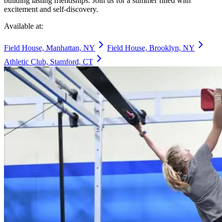
building lasting friendships. Join us for a summer filled with
excitement and self-discovery.​​​​‌ ‍ ​‍​‍‌‍ ‌ ​‍‌‍‍‌‌‍‌ ‌‍‍‌‌‍ ‍​‍​‍​ ‍‍​‍​‍‌ ​ ‌‍​‌‌‍ ‍‌‍‍‌‌ ‌​‌ ‍‌​‍ ‍‌‍‍‌‌‍ ​‍​‍​‍ ​​‍​‍‌‍‍​‌ ​‍‌‍‌‌‌‍‌‍​‍​‍​ ‍‍​‍​‍‌‍‍​‌ ‌​‌ ‌​‌ ​​‌ ​ ​ ‍‍​‍ ​‍ ‌‍​ ‌‍‍​‌‍‌‌‌‍ ​‌ ​ ‌‍‌‌‌‍​‌‌ ​​‌‍‍‌‌‍‌‌‌ ​‍‌ ​ ​‍ ‍‌ ​ ‌‍​‌‌‍ ‍‌‍‍‌‌ ‌​‌ ‍‌​‍ ‍‌ ​ ‌ ‌​‌ ‌‌‌‍‌​‌‍‍‌‌‍ ​‍ ‌‍‍‌‌‍ ‍‌ ‌​‌‍‌‌‌‍ ‍‌ ‌​​‍ ‌‍‌‌‌‍‌​‌‍‍‌‌ ‌​​‍ ‌‍ ‌‌‍ ‌‍‌​‌‍‌‌​ ‌‌ ​​‌ ​‍‌‍‌‌‌ ​ ‌‍‌‌‌‍ ‍‌ ‌​‌‍​‌‌ ‌​‌‍‍‌‌‍ ‌‍ ‍​ ‍ ‌‍‍‌‌‍‌​​ ‌‌‍‌‍‌‍‌‍​ ‌‍‌‍‌‌‌‍‌‍‌‍​‍​ ‌ ​ ‌ ​‍ ‌​ ​ ‌‍​‍​ ‌​​ ​​​‍ ‌​ ‌​‌‍​ ​ ‍‌‌‍​‍​‍ ‌‌‍​‍‌‍‌‌​ ‍​‌‍​‌​‍ ‌​ ‍‌​ ​‍‌‍‌​‌‍​‌​ ​ ​ ​ ‌‍‌‌‌‍​ ‌‍​‌​ ​ ​ ‌‌​ ​‍​ ‍ ‌ ‌​‌ ‍‌‌ ​​‌‍‌‌​ ‌‌ ​​‌‍​‌‌‍‌ ‌‍‌‌​ ‍ ‌ ​​‌‍​‌‌ ‌​‌‍‍​​ ‌‌ ​​‌‍​‌‌‍‌ ‌‍‌‌‌​​‍‌ ‌‌‌‍‍‌‌‍ ​‌‍‌​‌‍‌‌‌ ​‍​‍‌‌​ ‌‌‌​​‍‌‌ ‌‍‍ ‌‍‌‌‌ ‍‌​‍‌‌​ ​ ‌​‌​​‍‌‌​ ​ ‌​‌​​‍‌‌​ ​‍​ ​‍‌‍​ ‌‍‌‌​ ​‍‌‍‌‍‌‍​ ‌‍‌​‌‍​‍​ ​​​ ‍​‌‍​‌‌‍‌‌​ ‌ ​‍‌‌​ ​‍​ ​‍​‍‌‌​ ‌‌‌​‌​​‍ ‍‌‍​ ‌‍​‌‌ ​‍‌‍‌​‌ ​ ​‍‌‌​ ‌‌‌​​‍‌‌ ‌‍‍ ‌‍‌‌‌ ‍‌​‍‌‌​ ​ ‌​‌​​‍‌‌​ ​ ‌​‌​​‍‌‌​ ​‍​ ​‍‌‍‌‍‌‍​ ​ ‍‌​ ‍‌​ ‍‌​ ​‍​ ​‍‌‍‌‍​ ​‌​ ‍​​ ‌​​ ​​​ ​ ​ ‌‌​ ‌‍​ ‌ ‌‍​ ‌‍‌​‌‍‌​​ ​‌​ ‌​​ ​‍‌‍​‍​ ‌‍​ ‌ ‌‍‌​​ ‌ ​ ‌​‌‍‌​​ ‍‌‌‍​‍​ ‍​​‍‌‌​ ​‍​ ​‍​‍‌‌​ ‌‌‌​‌​​‍ ‍‌‍​ ‌‍​‌‌ ​‍‌‍‌​‌​‌​‌‍‌‌‌ ​ ‌‍​ ‌ ​‍‌‍‍‌‌ ​​‌ ‌​‌‍‍‌‌‍ ‌‍ ‍​ ‌‍​‍‌‍​‌‌ ​ ‌‍‌‌‌‌‌‌‌ ​‍‌‍ ​​ ‌‌‍‍​‌ ‌​‌ ‌​‌ ​​‌ ​ ​‍‌‌​ ​ ‌​​‌​‍‌‌​ ​‍‌​‌‍​‍‌‌​ ​‍‌​‌‍‌‍​ ‌‍‍​‌‍‌‌‌‍ ​‌ ​ ‌‍‌‌‌‍​‌‌ ​​‌‍‍‌‌‍‌‌‌ ​‍‌ ​ ​‍ ‍‌ ​ ‌‍​‌‌‍ ‍‌‍‍‌‌ ‌​‌ ‍‌​‍ ‍‌ ​ ‌ ‌​‌ ‌‌‌‍‌​‌‍‍‌‌‍ ​‍‌‍‌‍‍‌‌‍‌​​ ‌‌‍‌‍‌‍‌‍​ ‌‍‌‍‌‌‌‍‌‍‌‍​‍​ ‌ ​ ‌ ​‍ ‌​ ​ ‌‍​‍​ ‌​​ ​​​‍ ‌​ ‌​‌‍​ ​ ‍‌‌‍​‍​‍ ‌‌‍​‍‌‍‌‌​ ‍​‌‍​‌​‍ ‌​ ‍‌​ ​‍‌‍‌​‌‍​‌​ ​ ​ ​ ‌‍‌‌‌‍​ ‌‍​‌​ ​ ​ ‌‌​ ​‍​‍‌‍‌ ‌​‌ ‍‌‌ ​​‌‍‌‌​ ‌‌ ​​‌‍​‌‌‍‌ ‌‍‌‌​‍‌‍‌ ​​‌‍​‌‌ ‌​‌‍‍​​ ‌‌ ​​‌‍​‌‌‍‌ ‌‍‌‌‌​​‍‌ ‌‌‌‍‍‌‌‍ ​‌‍‌​‌‍‌‌‌ ​‍​‍‌‌​ ‌‌‌​​‍‌‌ ‌‍‍ ‌‍‌‌‌ ‍‌​‍‌‌​ ​ ‌​‌​​‍‌‌​ ​ ‌​‌​​‍‌‌​ ​‍​ ​‍‌‍​ ‌‍‌‌​ ​‍‌‍‌‍‌‍​ ‌‍‌​‌‍​‍​ ​​​ ‍​‌‍​‌‌‍‌‌​ ‌ ​‍‌‌​ ​‍​ ​‍​‍‌‌​ ‌‌‌​‌​​‍ ‍‌‍​ ‌‍​‌‌ ​‍‌‍‌​‌ ​ ​‍‌‌​ ‌‌‌​​‍‌‌ ‌‍‍ ‌‍‌‌‌ ‍‌​‍‌‌​ ​ ‌​‌​​‍‌‌​ ​ ‌​‌​​‍‌‌​ ​‍​ ​‍‌‍‌‍‌‍​ ​ ‍‌​ ‍‌​ ‍‌​ ​‍​ ​‍‌‍‌‍​ ​‌​ ‍​​ ‌​​ ​​​ ​ ​ ‌‌​ ‌‍​ ‌ ‌‍​ ‌‍‌​‌‍‌​​ ​‌​ ‌​​ ​‍‌‍​‍​ ‌‍​ ‌ ‌‍‌​​ ‌ ​ ‌​‌‍‌​​ ‍‌‌‍​‍​ ‍​​‍‌‌​ ​‍​ ​‍​‍‌‌​ ‌‌‌​‌​​‍ ‍‌‍​ ‌‍​‌‌ ​‍‌‍‌​‌​‌​‌‍‌‌‌ ​ ‌‍​ ‌ ​‍‌‍‍‌‌ ​​‌ ‌​‌‍‍‌‌‍ ‌‍ ‍​‍‌‍‌ ​​‌‍‌‌‌ ​‍‌ ​ ‌ ​​‌‍‌‌‌‍​ ‌ ‌​‌‍‍‌‌ ‌‍‌‍‌‌​ ‌‌ ​​‌ ‌‌‌‍​‍‌‍ ​‌‍‍‌‌ ​ ‌‍‍​‌‍‌‌‌‍‌​​‍​‍‌ ‌
Available at:​​​​‌ ‍ ​‍​‍‌‍ ‌ ​‍‌‍‍‌‌‍‌ ‌‍‍‌‌‍ ‍​‍​‍​ ‍‍​‍​‍‌ ​ ‌‍​‌‌‍ ‍‌‍‍‌‌ ‌​‌ ‍‌​‍ ‍‌‍‍‌‌‍ ​‍​‍​‍ ​​‍​‍‌‍‍​‌ ​‍‌‍‌‌‌‍‌‍​‍​‍​ ‍‍​‍​‍‌‍‍​‌ ‌​‌ ‌​‌ ​​‌ ​ ​ ‍‍​‍ ​‍ ‌‍​ ‌‍‍​‌‍‌‌‌‍ ​‌ ​ ‌‍‌‌‌‍​‌‌ ​​‌‍‍‌‌‍‌‌‌ ​‍‌ ​ ​‍ ‍‌ ​ ‌‍​‌‌‍ ‍‌‍‍‌‌ ‌​‌ ‍‌​‍ ‍‌ ​ ‌ ‌​‌ ‌‌‌‍‌​‌‍‍‌‌‍ ​‍ ‌‍‍‌‌‍ ‍‌ ‌​‌‍‌‌‌‍ ‍‌ ‌​​‍ ‌‍‌‌‌‍‌​‌‍‍‌‌ ‌​​‍ ‌‍ ‌‌‍ ‌‍‌​‌‍‌‌​ ‌‌ ​​‌ ​‍‌‍‌‌‌ ​ ‌‍‌‌‌‍ ‍‌ ‌​‌‍​‌‌ ‌​‌‍‍‌‌‍ ‌‍ ‍​ ‍ ‌‍‍‌‌‍‌​​ ‌‌‍‌‍‌‍‌‍​ ‌‍‌‍‌‌‌‍‌‍‌‍​‍​ ‌ ​ ‌ ​‍ ‌​ ​ ‌‍​‍​ ‌​​ ​​​‍ ‌​ ‌​‌‍​ ​ ‍‌‌‍​‍​‍ ‌‌‍​‍‌‍‌‌​ ‍​‌‍​‌​‍ ‌​ ‍‌​ ​‍‌‍‌​‌‍​‌​ ​ ​ ​ ‌‍‌‌‌‍​ ‌‍​‌​ ​ ​ ‌‌​ ​‍​ ‍ ‌ ‌​‌ ‍‌‌ ​​‌‍‌‌​ ‌‌ ​​‌‍​‌‌‍‌ ‌‍‌‌​ ‍ ‌ ​​‌‍​‌‌ ‌​‌‍‍​​ ‌‌ ​​‌‍​‌‌‍‌ ‌‍‌‌‌​​‍‌ ‌‌‌‍‍‌‌‍ ​‌‍‌​‌‍‌‌‌ ​‍​‍‌‌​ ‌‌‌​​‍‌‌ ‌‍‍ ‌‍‌‌‌ ‍‌​‍‌‌​ ​ ‌​‌​​‍‌‌​ ​ ‌​‌​​‍‌‌​ ​‍​ ​‍‌‍​ ‌‍‌‌​ ​‍‌‍‌‍‌‍​ ‌‍‌​‌‍​‍​ ​​​ ‍​‌‍​‌‌‍‌‌​ ‌ ​‍‌‌​ ​‍​ ​‍​‍‌‌​ ‌‌‌​‌​​‍ ‍‌‍​ ‌‍​‌‌ ​‍‌‍‌​‌ ​ ​‍‌‌​ ‌‌‌​​‍‌‌ ‌‍‍ ‌‍‌‌‌ ‍‌​‍‌‌​ ​ ‌​‌​​‍‌‌​ ​ ‌​‌​​‍‌‌​ ​‍​ ​‍‌‍‌‍‌‍​ ​ ‍‌​ ‍‌​ ‍‌​ ​‍​ ​‍‌‍‌‍​ ​‌​ ‍​​ ‌​​ ​​​ ​ ​ ‌‌​ ‌‍​ ‌ ‌‍​ ‌‍‌​‌‍‌​​ ​‌​ ‌​​ ​‍‌‍​‍​ ‌‍​ ‌ ‌‍‌​​ ‌ ​ ‌​‌‍‌​​ ‍‌‌‍​‍​ ‍​​‍‌‌​ ​‍​ ​‍​‍‌‌​ ‌‌‌​‌​​‍ ‍‌ ​ ‌ ‌‌‌‍​‍‌ ‌​‌‍‍‌‌ ‌​‌‍ ​‌‍‌‌​ ‌‍​‍‌‍​‌‌ ​ ‌‍‌‌‌‌‌‌‌ ​‍‌‍ ​​ ‌‌‍‍​‌ ‌​‌ ‌​‌ ​​‌ ​ ​‍‌‌​ ​ ‌​​‌​‍‌‌​ ​‍‌​‌‍​‍‌‌​ ​‍‌​‌‍‌‍​ ‌‍‍​‌‍‌‌‌‍ ​‌ ​ ‌‍‌‌‌‍​‌‌ ​​‌‍‍‌‌‍‌‌‌ ​‍‌ ​ ​‍ ‍‌ ​ ‌‍​‌‌‍ ‍‌‍‍‌‌ ‌​‌ ‍‌​‍ ‍‌ ​ ‌ ‌​‌ ‌‌‌‍‌​‌‍‍‌‌‍ ​‍‌‍‌‍‍‌‌‍‌​​ ‌‌‍‌‍‌‍‌‍​ ‌‍‌‍‌‌‌‍‌‍‌‍​‍​ ‌ ​ ‌ ​‍ ‌​ ​ ‌‍​‍​ ‌​​ ​​​‍ ‌​ ‌​‌‍​ ​ ‍‌‌‍​‍​‍ ‌‌‍​‍‌‍‌‌​ ‍​‌‍​‌​‍ ‌​ ‍‌​ ​‍‌‍‌​‌‍​‌​ ​ ​ ​ ‌‍‌‌‌‍​ ‌‍​‌​ ​ ​ ‌‌​ ​‍​‍‌‍‌ ‌​‌ ‍‌‌ ​​‌‍‌‌​ ‌‌ ​​‌‍​‌‌‍‌ ‌‍‌‌​‍‌‍‌ ​​‌‍​‌‌ ‌​‌‍‍​​ ‌‌ ​​‌‍​‌‌‍‌ ‌‍‌‌‌​​‍‌ ‌‌‌‍‍‌‌‍ ​‌‍‌​‌‍‌‌‌ ​‍​‍‌‌​ ‌‌‌​​‍‌‌ ‌‍‍ ‌‍‌‌‌ ‍‌​‍‌‌​ ​ ‌​‌​​‍‌‌​ ​ ‌​‌​​‍‌‌​ ​‍​ ​‍‌‍​ ‌‍‌‌​ ​‍‌‍‌‍‌‍​ ‌‍‌​‌‍​‍​ ​​​ ‍​‌‍​‌‌‍‌‌​ ‌ ​‍‌‌​ ​‍​ ​‍​‍‌‌​ ‌‌‌​‌​​‍ ‍‌‍​ ‌‍​‌‌ ​‍‌‍‌​‌ ​ ​‍‌‌​ ‌‌‌​​‍‌‌ ‌‍‍ ‌‍‌‌‌ ‍‌​‍‌‌​ ​ ‌​‌​​‍‌‌​ ​ ‌​‌​​‍‌‌​ ​‍​ ​‍‌‍‌‍‌‍​ ​ ‍‌​ ‍‌​ ‍‌​ ​‍​ ​‍‌‍‌‍​ ​‌​ ‍​​ ‌​​ ​​​ ​ ​ ‌‌​ ‌‍​ ‌ ‌‍​ ‌‍‌​‌‍‌​​ ​‌​ ‌​​ ​‍‌‍​‍​ ‌‍​ ‌ ‌‍‌​​ ‌ ​ ‌​‌‍‌​​ ‍‌‌‍​‍​ ‍​​‍‌‌​ ​‍​ ​‍​‍‌‌​ ‌‌‌​‌​​‍ ‍‌ ​ ‌ ‌‌‌‍​‍‌ ‌​‌‍‍‌‌ ‌​‌‍ ​‌‍‌‌​‍‌‍‌ ​​‌‍‌‌‌ ​‍‌ ​ ‌ ​​‌‍‌‌‌‍​ ‌ ‌​‌‍‍‌‌ ‌‍‌‍‌‌​ ‌‌ ​​‌ ‌‌‌‍​‍‌‍ ​‌‍‍‌‌ ​ ‌‍‍​‌‍‌‌‌‍‌​​‍​‍‌ ‌
Field House, Manhattan, NY​​​​‌ ‍ ​‍​‍‌‍ ‌ ​‍‌‍‍‌‌‍‌ ‌‍‍‌‌‍ ‍​‍​‍​ ‍‍​‍​‍‌ ​ ‌‍​‌‌‍ ‍‌‍‍‌‌ ‌​‌ ‍‌​‍ ‍‌‍‍‌‌‍ ​‍​‍​‍ ​​‍​‍‌‍‍​‌ ​‍‌‍‌‌‌‍‌‍​‍​‍​ ‍‍​‍​‍‌‍‍​‌ ‌​‌ ‌​‌ ​​‌ ​ ​ ‍‍​‍ ​‍ ‌‍​ ‌‍‍​‌‍‌‌‌‍ ​‌ ​ ‌‍‌‌‌‍​‌‌ ​​‌‍‍‌‌‍‌‌‌ ​‍‌ ​ ​‍ ‍‌ ​ ‌‍​‌‌‍ ‍‌‍‍‌‌ ‌​‌ ‍‌​‍ ‍‌ ​ ‌ ‌​‌ ‌‌‌‍‌​‌‍‍‌‌‍ ​‍ ‌‍‍‌‌‍ ‍‌ ‌​‌‍‌‌‌‍ ‍‌ ‌​​‍ ‌‍‌‌‌‍‌​‌‍‍‌‌ ‌​​‍ ‌‍ ‌‌‍ ‌‍‌​‌‍‌‌​ ‌‌ ​​‌ ​‍‌‍‌‌‌ ​ ‌‍‌‌‌‍ ‍‌ ‌​‌‍​‌‌ ‌​‌‍‍‌‌‍ ‌‍ ‍​ ‍ ‌‍‍‌‌‍‌​​ ‌‌‍‌‍‌‍‌‍​ ‌‍‌‍‌‌‌‍‌‍‌‍​‍​ ‌ ​ ‌ ​‍ ‌​ ​ ‌‍​‍​ ‌​​ ​​​‍ ‌​ ‌​‌‍​ ​ ‍‌‌‍​‍​‍ ‌‌‍​‍‌‍‌‌​ ‍​‌‍​‌​‍ ‌​ ‍‌​ ​‍‌‍‌​‌‍​‌​ ​ ​ ​ ‌‍‌‌‌‍​ ‌‍​‌​ ​ ​ ‌‌​ ​‍​ ‍ ‌ ‌​‌ ‍‌‌ ​​‌‍‌‌​ ‌‌ ​​‌‍​‌‌‍‌ ‌‍‌‌​ ‍ ‌ ​​‌‍​‌‌ ‌​‌‍‍​​ ‌‌ ​​‌‍​‌‌‍‌ ‌‍‌‌‌​​‍‌ ‌‌‌‍‍‌‌‍ ​‌‍‌​‌‍‌‌‌ ​‍​‍‌‌​ ‌‌‌​​‍‌‌ ‌‍‍ ‌‍‌‌‌ ‍‌​‍‌‌​ ​ ‌​‌​​‍‌‌​ ​ ‌​‌​​‍‌‌​ ​‍​ ​‍‌‍​ ‌‍‌‌​ ​‍‌‍‌‍‌‍​ ‌‍‌​‌‍​‍​ ​​​ ‍​‌‍​‌‌‍‌‌​ ‌ ​‍‌‌​ ​‍​ ​‍​‍‌‌​ ‌‌‌​‌​​‍ ‍‌‍​ ‌‍​‌‌ ​‍‌‍‌​‌ ​ ​‍‌‌​ ‌‌‌​​‍‌‌ ‌‍‍ ‌‍‌‌‌ ‍‌​‍‌‌​ ​ ‌​‌​​‍‌‌​ ​ ‌​‌​​‍‌‌​ ​‍​ ​‍‌‍‌‍‌‍​ ​ ‍‌​ ‍‌​ ‍‌​ ​‍​ ​‍‌‍‌‍​ ​‌​ ‍​​ ‌​​ ​​​ ​ ​ ‌‌​ ‌‍​ ‌ ‌‍​ ‌‍‌​‌‍‌​​ ​‌​ ‌​​ ​‍‌‍​‍​ ‌‍​ ‌ ‌‍‌​​ ‌ ​ ‌​‌‍‌​​ ‍‌‌‍​‍​ ‍​​‍‌‌​ ​‍​ ​‍​‍‌‌​ ‌‌‌​‌​​‍ ‍‌‍​‍‌ ‌‌‌ ‌​‌ ‌​‌‍ ‌‍ ‍‌ ​ ​‍‌‌​ ‌‌‌​​‍‌‌ ‌‍‍ ‌‍‌‌‌ ‍‌​‍‌‌​ ​ ‌​‌​​‍‌‌​ ​ ‌​‌​​‍‌‌​ ​‍​ ​‍‌‍​‍​ ​​‌‍‌​‌‍​‍‌‍​ ​ ‍​‌‍​ ‌‍‌​‌‍‌‍‌‍‌‌‌‍​‍‌‍‌‌​‍‌‌​ ​‍​ ​‍​‍‌‌​ ‌‌‌​‌​​‍ ‍‌ ‌​‌‍‌‌‌ ‍​‌ ‌​​ ‌‍​‍‌‍​‌‌ ​ ‌‍‌‌‌‌‌‌‌ ​‍‌‍ ​​ ‌‌‍‍​‌ ‌​‌ ‌​‌ ​​‌ ​ ​‍‌‌​ ​ ‌​​‌​‍‌‌​ ​‍‌​‌‍​‍‌‌​ ​‍‌​‌‍‌‍​ ‌‍‍​‌‍‌‌‌‍ ​‌ ​ ‌‍‌‌‌‍​‌‌ ​​‌‍‍‌‌‍‌‌‌ ​‍‌ ​ ​‍ ‍‌ ​ ‌‍​‌‌‍ ‍‌‍‍‌‌ ‌​‌ ‍‌​‍ ‍‌ ​ ‌ ‌​‌ ‌‌‌‍‌​‌‍‍‌‌‍ ​‍‌‍‌‍‍‌‌‍‌​​ ‌‌‍‌‍‌‍‌‍​ ‌‍‌‍‌‌‌‍‌‍‌‍​‍​ ‌ ​ ‌ ​‍ ‌​ ​ ‌‍​‍​ ‌​​ ​​​‍ ‌​ ‌​‌‍​ ​ ‍‌‌‍​‍​‍ ‌‌‍​‍‌‍‌‌​ ‍​‌‍​‌​‍ ‌​ ‍‌​ ​‍‌‍‌​‌‍​‌​ ​ ​ ​ ‌‍‌‌‌‍​ ‌‍​‌​ ​ ​ ‌‌​ ​‍​‍‌‍‌ ‌​‌ ‍‌‌ ​​‌‍‌‌​ ‌‌ ​​‌‍​‌‌‍‌ ‌‍‌‌​‍‌‍‌ ​​‌‍​‌‌ ‌​‌‍‍​​ ‌‌ ​​‌‍​‌‌‍‌ ‌‍‌‌‌​​‍‌ ‌‌‌‍‍‌‌‍ ​‌‍‌​‌‍‌‌‌ ​‍​‍‌‌​ ‌‌‌​​‍‌‌ ‌‍‍ ‌‍‌‌‌ ‍‌​‍‌‌​ ​ ‌​‌​​‍‌‌​ ​ ‌​‌​​‍‌‌​ ​‍​ ​‍‌‍​ ‌‍‌‌​ ​‍‌‍‌‍‌‍​ ‌‍‌​‌‍​‍​ ​​​ ‍​‌‍​‌‌‍‌‌​ ‌ ​‍‌‌​ ​‍​ ​‍​‍‌‌​ ‌‌‌​‌​​‍ ‍‌‍​ ‌‍​‌‌ ​‍‌‍‌​‌ ​ ​‍‌‌​ ‌‌‌​​‍‌‌ ‌‍‍ ‌‍‌‌‌ ‍‌​‍‌‌​ ​ ‌​‌​​‍‌‌​ ​ ‌​‌​​‍‌‌​ ​‍​ ​‍‌‍‌‍‌‍​ ​ ‍‌​ ‍‌​ ‍‌​ ​‍​ ​‍‌‍‌‍​ ​‌​ ‍​​ ‌​​ ​​​ ​ ​ ‌‌​ ‌‍​ ‌ ‌‍​ ‌‍‌​‌‍‌​​ ​‌​ ‌​​ ​‍‌‍​‍​ ‌‍​ ‌ ‌‍‌​​ ‌ ​ ‌​‌‍‌​​ ‍‌‌‍​‍​ ‍​​‍‌‌​ ​‍​ ​‍​‍‌‌​ ‌‌‌​‌​​‍ ‍‌‍​‍‌ ‌‌‌ ‌​‌ ‌​‌‍ ‌‍ ‍‌ ​ ​‍‌‌​ ‌‌‌​​‍‌‌ ‌‍‍ ‌‍‌‌‌ ‍‌​‍‌‌​ ​ ‌​‌​​‍‌‌​ ​ ‌​‌​​‍‌‌​ ​‍​ ​‍‌‍​‍​ ​​‌‍‌​‌‍​‍‌‍​ ​ ‍​‌‍​ ‌‍‌​‌‍‌‍‌‍‌‌‌‍​‍‌‍‌‌​‍‌‌​ ​‍​ ​‍​‍‌‌​ ‌‌‌​‌​​‍ ‍‌ ‌​‌‍‌‌‌ ‍​‌ ‌​​‍‌‍‌ ​​‌‍‌‌‌ ​‍‌ ​ ‌ ​​‌‍‌‌‌‍​ ‌ ‌​‌‍‍‌‌ ‌‍‌‍‌‌​ ‌‌ ​​‌ ‌‌‌‍​‍‌‍ ​‌‍‍‌‌ ​ ‌‍‍​‌‍‌‌‌‍‌​​‍​‍‌ ‌
Field House, Brooklyn, NY​​​​‌ ‍ ​‍​‍‌‍ ‌ ​‍‌‍‍‌‌‍‌ ‌‍‍‌‌‍ ‍​‍​‍​ ‍‍​‍​‍‌ ​ ‌‍​‌‌‍ ‍‌‍‍‌‌ ‌​‌ ‍‌​‍ ‍‌‍‍‌‌‍ ​‍​‍​‍ ​​‍​‍‌‍‍​‌ ​‍‌‍‌‌‌‍‌‍​‍​‍​ ‍‍​‍​‍‌‍‍​‌ ‌​‌ ‌​‌ ​​‌ ​ ​ ‍‍​‍ ​‍ ‌‍​ ‌‍‍​‌‍‌‌‌‍ ​‌ ​ ‌‍‌‌‌‍​‌‌ ​​‌‍‍‌‌‍‌‌‌ ​‍‌ ​ ​‍ ‍‌ ​ ‌‍​‌‌‍ ‍‌‍‍‌‌ ‌​‌ ‍‌​‍ ‍‌ ​ ‌ ‌​‌ ‌‌‌‍‌​‌‍‍‌‌‍ ​‍ ‌‍‍‌‌‍ ‍‌ ‌​‌‍‌‌‌‍ ‍‌ ‌​​‍ ‌‍‌‌‌‍‌​‌‍‍‌‌ ‌​​‍ ‌‍ ‌‌‍ ‌‍‌​‌‍‌‌​ ‌‌ ​​‌ ​‍‌‍‌‌‌ ​ ‌‍‌‌‌‍ ‍‌ ‌​‌‍​‌‌ ‌​‌‍‍‌‌‍ ‌‍ ‍​ ‍ ‌‍‍‌‌‍‌​​ ‌‌‍‌‍‌‍‌‍​ ‌‍‌‍‌‌‌‍‌‍‌‍​‍​ ‌ ​ ‌ ​‍ ‌​ ​ ‌‍​‍​ ‌​​ ​​​‍ ‌​ ‌​‌‍​ ​ ‍‌‌‍​‍​‍ ‌‌‍​‍‌‍‌‌​ ‍​‌‍​‌​‍ ‌​ ‍‌​ ​‍‌‍‌​‌‍​‌​ ​ ​ ​ ‌‍‌‌‌‍​ ‌‍​‌​ ​ ​ ‌‌​ ​‍​ ‍ ‌ ‌​‌ ‍‌‌ ​​‌‍‌‌​ ‌‌ ​​‌‍​‌‌‍‌ ‌‍‌‌​ ‍ ‌ ​​‌‍​‌‌ ‌​‌‍‍​​ ‌‌ ​​‌‍​‌‌‍‌ ‌‍‌‌‌​​‍‌ ‌‌‌‍‍‌‌‍ ​‌‍‌​‌‍‌‌‌ ​‍​‍‌‌​ ‌‌‌​​‍‌‌ ‌‍‍ ‌‍‌‌‌ ‍‌​‍‌‌​ ​ ‌​‌​​‍‌‌​ ​ ‌​‌​​‍‌‌​ ​‍​ ​‍‌‍​ ‌‍‌‌​ ​‍‌‍‌‍‌‍​ ‌‍‌​‌‍​‍​ ​​​ ‍​‌‍​‌‌‍‌‌​ ‌ ​‍‌‌​ ​‍​ ​‍​‍‌‌​ ‌‌‌​‌​​‍ ‍‌‍​ ‌‍​‌‌ ​‍‌‍‌​‌ ​ ​‍‌‌​ ‌‌‌​​‍‌‌ ‌‍‍ ‌‍‌‌‌ ‍‌​‍‌‌​ ​ ‌​‌​​‍‌‌​ ​ ‌​‌​​‍‌‌​ ​‍​ ​‍‌‍‌‍‌‍​ ​ ‍‌​ ‍‌​ ‍‌​ ​‍​ ​‍‌‍‌‍​ ​‌​ ‍​​ ‌​​ ​​​ ​ ​ ‌‌​ ‌‍​ ‌ ‌‍​ ‌‍‌​‌‍‌​​ ​‌​ ‌​​ ​‍‌‍​‍​ ‌‍​ ‌ ‌‍‌​​ ‌ ​ ‌​‌‍‌​​ ‍‌‌‍​‍​ ‍​​‍‌‌​ ​‍​ ​‍​‍‌‌​ ‌‌‌​‌​​‍ ‍‌‍​‍‌ ‌‌‌ ‌​‌ ‌​‌‍ ‌‍ ‍‌ ​ ​‍‌‌​ ‌‌‌​​‍‌‌ ‌‍‍ ‌‍‌‌‌ ‍‌​‍‌‌​ ​ ‌​‌​​‍‌‌​ ​ ‌​‌​​‍‌‌​ ​‍​ ​‍​ ​‍​ ​‌‌‍​ ​ ​ ‌‍‌‌​ ‌ ​ ‌‍​ ‌​‌‍‌‍​ ‌ ​ ‌ ​ ‌‍​ ‌ ​ ‍​​ ‌ ​ ​ ‌‍‌‍​ ​​​ ​‌​ ​‍​ ​​‌‍‌​‌‍‌‌​ ​​‌‍​‌‌‍‌​‌‍​‍‌‍‌‍​ ‌ ​ ​‍‌‍​‌​ ​‍​‍‌‌​ ​‍​ ​‍​‍‌‌​ ‌‌‌​‌​​‍ ‍‌ ‌​‌‍‌‌‌ ‍​‌ ‌​​ ‌‍​‍‌‍​‌‌ ​ ‌‍‌‌‌‌‌‌‌ ​‍‌‍ ​​ ‌‌‍‍​‌ ‌​‌ ‌​‌ ​​‌ ​ ​‍‌‌​ ​ ‌​​‌​‍‌‌​ ​‍‌​‌‍​‍‌‌​ ​‍‌​‌‍‌‍​ ‌‍‍​‌‍‌‌‌‍ ​‌ ​ ‌‍‌‌‌‍​‌‌ ​​‌‍‍‌‌‍‌‌‌ ​‍‌ ​ ​‍ ‍‌ ​ ‌‍​‌‌‍ ‍‌‍‍‌‌ ‌​‌ ‍‌​‍ ‍‌ ​ ‌ ‌​‌ ‌‌‌‍‌​‌‍‍‌‌‍ ​‍‌‍‌‍‍‌‌‍‌​​ ‌‌‍‌‍‌‍‌‍​ ‌‍‌‍‌‌‌‍‌‍‌‍​‍​ ‌ ​ ‌ ​‍ ‌​ ​ ‌‍​‍​ ‌​​ ​​​‍ ‌​ ‌​‌‍​ ​ ‍‌‌‍​‍​‍ ‌‌‍​‍‌‍‌‌​ ‍​‌‍​‌​‍ ‌​ ‍‌​ ​‍‌‍‌​‌‍​‌​ ​ ​ ​ ‌‍‌‌‌‍​ ‌‍​‌​ ​ ​ ‌‌​ ​‍​‍‌‍‌ ‌​‌ ‍‌‌ ​​‌‍‌‌​ ‌‌ ​​‌‍​‌‌‍‌ ‌‍‌‌​‍‌‍‌ ​​‌‍​‌‌ ‌​‌‍‍​​ ‌‌ ​​‌‍​‌‌‍‌ ‌‍‌‌‌​​‍‌ ‌‌‌‍‍‌‌‍ ​‌‍‌​‌‍‌‌‌ ​‍​‍‌‌​ ‌‌‌​​‍‌‌ ‌‍‍ ‌‍‌‌‌ ‍‌​‍‌‌​ ​ ‌​‌​​‍‌‌​ ​ ‌​‌​​‍‌‌​ ​‍​ ​‍‌‍​ ‌‍‌‌​ ​‍‌‍‌‍‌‍​ ‌‍‌​‌‍​‍​ ​​​ ‍​‌‍​‌‌‍‌‌​ ‌ ​‍‌‌​ ​‍​ ​‍​‍‌‌​ ‌‌‌​‌​​‍ ‍‌‍​ ‌‍​‌‌ ​‍‌‍‌​‌ ​ ​‍‌‌​ ‌‌‌​​‍‌‌ ‌‍‍ ‌‍‌‌‌ ‍‌​‍‌‌​ ​ ‌​‌​​‍‌‌​ ​ ‌​‌​​‍‌‌​ ​‍​ ​‍‌‍‌‍‌‍​ ​ ‍‌​ ‍‌​ ‍‌​ ​‍​ ​‍‌‍‌‍​ ​‌​ ‍​​ ‌​​ ​​​ ​ ​ ‌‌​ ‌‍​ ‌ ‌‍​ ‌‍‌​‌‍‌​​ ​‌​ ‌​​ ​‍‌‍​‍​ ‌‍​ ‌ ‌‍‌​​ ‌ ​ ‌​‌‍‌​​ ‍‌‌‍​‍​ ‍​​‍‌‌​ ​‍​ ​‍​‍‌‌​ ‌‌‌​‌​​‍ ‍‌‍​‍‌ ‌‌‌ ‌​‌ ‌​‌‍ ‌‍ ‍‌ ​ ​‍‌‌​ ‌‌‌​​‍‌‌ ‌‍‍ ‌‍‌‌‌ ‍‌​‍‌‌​ ​ ‌​‌​​‍‌‌​ ​ ‌​‌​​‍‌‌​ ​‍​ ​‍​ ​‍​ ​‌‌‍​ ​ ​ ‌‍‌‌​ ‌ ​ ‌‍​ ‌​‌‍‌‍​ ‌ ​ ‌ ​ ‌‍​ ‌ ​ ‍​​ ‌ ​ ​ ‌‍‌‍​ ​​​ ​‌​ ​‍​ ​​‌‍‌​‌‍‌‌​ ​​‌‍​‌‌‍‌​‌‍​‍‌‍‌‍​ ‌ ​ ​‍‌‍​‌​ ​‍​‍‌‌​ ​‍​ ​‍​‍‌‌​ ‌‌‌​‌​​‍ ‍‌ ‌​‌‍‌‌‌ ‍​‌ ‌​​‍‌‍‌ ​​‌‍‌‌‌ ​‍‌ ​ ‌ ​​‌‍‌‌‌‍​ ‌ ‌​‌‍‍‌‌ ‌‍‌‍‌‌​ ‌‌ ​​‌ ‌‌‌‍​‍‌‍ ​‌‍‍‌‌ ​ ‌‍‍​‌‍‌‌‌‍‌​​‍​‍‌ ‌
Athletic Club, Stamford, CT​​​​‌ ‍ ​‍​‍‌‍ ‌ ​‍‌‍‍‌‌‍‌ ‌‍‍‌‌‍ ‍​‍​‍​ ‍‍​‍​‍‌ ​ ‌‍​‌‌‍ ‍‌‍‍‌‌ ‌​‌ ‍‌​‍ ‍‌‍‍‌‌‍ ​‍​‍​‍ ​​‍​‍‌‍‍​‌ ​‍‌‍‌‌‌‍‌‍​‍​‍​ ‍‍​‍​‍‌‍‍​‌ ‌​‌ ‌​‌ ​​‌ ​ ​ ‍‍​‍ ​‍ ‌‍​ ‌‍‍​‌‍‌‌‌‍ ​‌ ​ ‌‍‌‌‌‍​‌‌ ​​‌‍‍‌‌‍‌‌‌ ​‍‌ ​ ​‍ ‍‌ ​ ‌‍​‌‌‍ ‍‌‍‍‌‌ ‌​‌ ‍‌​‍ ‍‌ ​ ‌ ‌​‌ ‌‌‌‍‌​‌‍‍‌‌‍ ​‍ ‌‍‍‌‌‍ ‍‌ ‌​‌‍‌‌‌‍ ‍‌ ‌​​‍ ‌‍‌‌‌‍‌​‌‍‍‌‌ ‌​​‍ ‌‍ ‌‌‍ ‌‍‌​‌‍‌‌​ ‌‌ ​​‌ ​‍‌‍‌‌‌ ​ ‌‍‌‌‌‍ ‍‌ ‌​‌‍​‌‌ ‌​‌‍‍‌‌‍ ‌‍ ‍​ ‍ ‌‍‍‌‌‍‌​​ ‌‌‍‌‍‌‍‌‍​ ‌‍‌‍‌‌‌‍‌‍‌‍​‍​ ‌ ​ ‌ ​‍ ‌​ ​ ‌‍​‍​ ‌​​ ​​​‍ ‌​ ‌​‌‍​ ​ ‍‌‌‍​‍​‍ ‌‌‍​‍‌‍‌‌​ ‍​‌‍​‌​‍ ‌​ ‍‌​ ​‍‌‍‌​‌‍​‌​ ​ ​ ​ ‌‍‌‌‌‍​ ‌‍​‌​ ​ ​ ‌‌​ ​‍​ ‍ ‌ ‌​‌ ‍‌‌ ​​‌‍‌‌​ ‌‌ ​​‌‍​‌‌‍‌ ‌‍‌‌​ ‍ ‌ ​​‌‍​‌‌ ‌​‌‍‍​​ ‌‌ ​​‌‍​‌‌‍‌ ‌‍‌‌‌​​‍‌ ‌‌‌‍‍‌‌‍ ​‌‍‌​‌‍‌‌‌ ​‍​‍‌‌​ ‌‌‌​​‍‌‌ ‌‍‍ ‌‍‌‌‌ ‍‌​‍‌‌​ ​ ‌​‌​​‍‌‌​ ​ ‌​‌​​‍‌‌​ ​‍​ ​‍‌‍​ ‌‍‌‌​ ​‍‌‍‌‍‌‍​ ‌‍‌​‌‍​‍​ ​​​ ‍​‌‍​‌‌‍‌‌​ ‌ ​‍‌‌​ ​‍​ ​‍​‍‌‌​ ‌‌‌​‌​​‍ ‍‌‍​ ‌‍​‌‌ ​‍‌‍‌​‌ ​ ​‍‌‌​ ‌‌‌​​‍‌‌ ‌‍‍ ‌‍‌‌‌ ‍‌​‍‌‌​ ​ ‌​‌​​‍‌‌​ ​ ‌​‌​​‍‌‌​ ​‍​ ​‍‌‍‌‍‌‍​ ​ ‍‌​ ‍‌​ ‍‌​ ​‍​ ​‍‌‍‌‍​ ​‌​ ‍​​ ‌​​ ​​​ ​ ​ ‌‌​ ‌‍​ ‌ ‌‍​ ‌‍‌​‌‍‌​​ ​‌​ ‌​​ ​‍‌‍​‍​ ‌‍​ ‌ ‌‍‌​​ ‌ ​ ‌​‌‍‌​​ ‍‌‌‍​‍​ ‍​​‍‌‌​ ​‍​ ​‍​‍‌‌​ ‌‌‌​‌​​‍ ‍‌‍​‍‌ ‌‌‌ ‌​‌ ‌​‌‍ ‌‍ ‍‌ ​ ​‍‌‌​ ‌‌‌​​‍‌‌ ‌‍‍ ‌‍‌‌‌ ‍‌​‍‌‌​ ​ ‌​‌​​‍‌‌​ ​ ‌​‌​​‍‌‌​ ​‍​ ​‍‌‍‌​‌‍​‍​ ​‌‌‍‌‍​ ‌‍‌‍​‌​ ‍‌​ ​ ‌‍​‌‌‍​ ​ ​‍​ ‌‌​ ​‍‌‍‌‌​ ​ ‌‍​‌​ ​​​ ‌‌‌‍​ ​ ​​​ ​ ​ ‍‌‌‍‌‌​ ​ ​ ‌‍‌‍​ ‌‍‌‌​ ​​‌‍‌‍​ ​​‌‍​‌‌‍‌‌​‍‌‌​ ​‍​ ​‍​‍‌‌​ ‌‌‌​‌​​‍ ‍‌ ‌​‌‍‌‌‌ ‍​‌ ‌​​ ‌‍​‍‌‍​‌‌ ​ ‌‍‌‌‌‌‌‌‌ ​‍‌‍ ​​ ‌‌‍‍​‌ ‌​‌ ‌​‌ ​​‌ ​ ​‍‌‌​ ​ ‌​​‌​‍‌‌​ ​‍‌​‌‍​‍‌‌​ ​‍‌​‌‍‌‍​ ‌‍‍​‌‍‌‌‌‍ ​‌ ​ ‌‍‌‌‌‍​‌‌ ​​‌‍‍‌‌‍‌‌‌ ​‍‌ ​ ​‍ ‍‌ ​ ‌‍​‌‌‍ ‍‌‍‍‌‌ ‌​‌ ‍‌​‍ ‍‌ ​ ‌ ‌​‌ ‌‌‌‍‌​‌‍‍‌‌‍ ​‍‌‍‌‍‍‌‌‍‌​​ ‌‌‍‌‍‌‍‌‍​ ‌‍‌‍‌‌‌‍‌‍‌‍​‍​ ‌ ​ ‌ ​‍ ‌​ ​ ‌‍​‍​ ‌​​ ​​​‍ ‌​ ‌​‌‍​ ​ ‍‌‌‍​‍​‍ ‌‌‍​‍‌‍‌‌​ ‍​‌‍​‌​‍ ‌​ ‍‌​ ​‍‌‍‌​‌‍​‌​ ​ ​ ​ ‌‍‌‌‌‍​ ‌‍​‌​ ​ ​ ‌‌​ ​‍​‍‌‍‌ ‌​‌ ‍‌‌ ​​‌‍‌‌​ ‌‌ ​​‌‍​‌‌‍‌ ‌‍‌‌​‍‌‍‌ ​​‌‍​‌‌ ‌​‌‍‍​​ ‌‌ ​​‌‍​‌‌‍‌ ‌‍‌‌‌​​‍‌ ‌‌‌‍‍‌‌‍ ​‌‍‌​‌‍‌‌‌ ​‍​‍‌‌​ ‌‌‌​​‍‌‌ ‌‍‍ ‌‍‌‌‌ ‍‌​‍‌‌​ ​ ‌​‌​​‍‌‌​ ​ ‌​‌​​‍‌‌​ ​‍​ ​‍‌‍​ ‌‍‌‌​ ​‍‌‍‌‍‌‍​ ‌‍‌​‌‍​‍​ ​​​ ‍​‌‍​‌‌‍‌‌​ ‌ ​‍‌‌​ ​‍​ ​‍​‍‌‌​ ‌‌‌​‌​​‍ ‍‌‍​ ‌‍​‌‌ ​‍‌‍‌​‌ ​ ​‍‌‌​ ‌‌‌​​‍‌‌ ‌‍‍ ‌‍‌‌‌ ‍‌​‍‌‌​ ​ ‌​‌​​‍‌‌​ ​ ‌​‌​​‍‌‌​ ​‍​ ​‍‌‍‌‍‌‍​ ​ ‍‌​ ‍‌​ ‍‌​ ​‍​ ​‍‌‍‌‍​ ​‌​ ‍​​ ‌​​ ​​​ ​ ​ ‌‌​ ‌‍​ ‌ ‌‍​ ‌‍‌​‌‍‌​​ ​‌​ ‌​​ ​‍‌‍​‍​ ‌‍​ ‌ ‌‍‌​​ ‌ ​ ‌​‌‍‌​​ ‍‌‌‍​‍​ ‍​​‍‌‌​ ​‍​ ​‍​‍‌‌​ ‌‌‌​‌​​‍ ‍‌‍​‍‌ ‌‌‌ ‌​‌ ‌​‌‍ ‌‍ ‍‌ ​ ​‍‌‌​ ‌‌‌​​‍‌‌ ‌‍‍ ‌‍‌‌‌ ‍‌​‍‌‌​ ​ ‌​‌​​‍‌‌​ ​ ‌​‌​​‍‌‌​ ​‍​ ​‍‌‍‌​‌‍​‍​ ​‌‌‍‌‍​ ‌‍‌‍​‌​ ‍‌​ ​ ‌‍​‌‌‍​ ​ ​‍​ ‌‌​ ​‍‌‍‌‌​ ​ ‌‍​‌​ ​​​ ‌‌‌‍​ ​ ​​​ ​ ​ ‍‌‌‍‌‌​ ​ ​ ‌‍‌‍​ ‌‍‌‌​ ​​‌‍‌‍​ ​​‌‍​‌‌‍‌‌​‍‌‌​ ​‍​ ​‍​‍‌‌​ ‌‌‌​‌​​‍ ‍‌ ‌​‌‍‌‌‌ ‍​‌ ‌​​‍‌‍‌ ​​‌‍‌‌‌ ​‍‌ ​ ‌ ​​‌‍‌‌‌‍​ ‌ ‌​‌‍‍‌‌ ‌‍‌‍‌‌​ ‌‌ ​​‌ ‌‌‌‍​‍‌‍ ​‌‍‍‌‌ ​ ‌‍‍​‌‍‌‌‌‍‌​​‍​‍‌ ‌