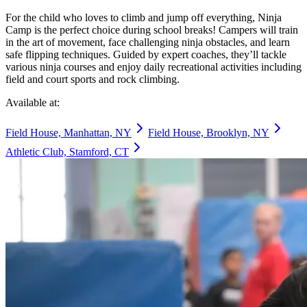
For the child who loves to climb and jump off everything, Ninja
Camp is the perfect choice during school breaks! Campers will train
in the art of movement, face challenging ninja obstacles, and learn
safe flipping techniques. Guided by expert coaches, they’ll tackle
various ninja courses and enjoy daily recreational activities including
field and court sports and rock climbing.​​​​‌ ‍ ​‍​‍‌‍ ‌ ​‍‌‍‍‌‌‍‌ ‌‍‍‌‌‍ ‍​‍​‍​ ‍‍​‍​‍‌ ​ ‌‍​‌‌‍ ‍‌‍‍‌‌ ‌​‌ ‍‌​‍ ‍‌‍‍‌‌‍ ​‍​‍​‍ ​​‍​‍‌‍‍​‌ ​‍‌‍‌‌‌‍‌‍​‍​‍​ ‍‍​‍​‍‌‍‍​‌ ‌​‌ ‌​‌ ​​‌ ​ ​ ‍‍​‍ ​‍ ‌‍​ ‌‍‍​‌‍‌‌‌‍ ​‌ ​ ‌‍‌‌‌‍​‌‌ ​​‌‍‍‌‌‍‌‌‌ ​‍‌ ​ ​‍ ‍‌ ​ ‌‍​‌‌‍ ‍‌‍‍‌‌ ‌​‌ ‍‌​‍ ‍‌ ​ ‌ ‌​‌ ‌‌‌‍‌​‌‍‍‌‌‍ ​‍ ‌‍‍‌‌‍ ‍‌ ‌​‌‍‌‌‌‍ ‍‌ ‌​​‍ ‌‍‌‌‌‍‌​‌‍‍‌‌ ‌​​‍ ‌‍ ‌‌‍ ‌‍‌​‌‍‌‌​ ‌‌ ​​‌ ​‍‌‍‌‌‌ ​ ‌‍‌‌‌‍ ‍‌ ‌​‌‍​‌‌ ‌​‌‍‍‌‌‍ ‌‍ ‍​ ‍ ‌‍‍‌‌‍‌​​ ‌‌‍‌‍‌‍‌‍​ ‌‍‌‍‌‌‌‍‌‍‌‍​‍​ ‌ ​ ‌ ​‍ ‌​ ​ ‌‍​‍​ ‌​​ ​​​‍ ‌​ ‌​‌‍​ ​ ‍‌‌‍​‍​‍ ‌‌‍​‍‌‍‌‌​ ‍​‌‍​‌​‍ ‌​ ‍‌​ ​‍‌‍‌​‌‍​‌​ ​ ​ ​ ‌‍‌‌‌‍​ ‌‍​‌​ ​ ​ ‌‌​ ​‍​ ‍ ‌ ‌​‌ ‍‌‌ ​​‌‍‌‌​ ‌‌ ​​‌‍​‌‌‍‌ ‌‍‌‌​ ‍ ‌ ​​‌‍​‌‌ ‌​‌‍‍​​ ‌‌ ​​‌‍​‌‌‍‌ ‌‍‌‌‌​​‍‌ ‌‌‌‍‍‌‌‍ ​‌‍‌​‌‍‌‌‌ ​‍​‍‌‌​ ‌‌‌​​‍‌‌ ‌‍‍ ‌‍‌‌‌ ‍‌​‍‌‌​ ​ ‌​‌​​‍‌‌​ ​ ‌​‌​​‍‌‌​ ​‍​ ​‍‌‍​ ‌‍‌‌​ ​‍‌‍‌‍‌‍​ ‌‍‌​‌‍​‍​ ​​​ ‍​‌‍​‌‌‍‌‌​ ‌ ​‍‌‌​ ​‍​ ​‍​‍‌‌​ ‌‌‌​‌​​‍ ‍‌‍​ ‌‍​‌‌ ​‍‌‍‌​‌ ​ ​‍‌‌​ ‌‌‌​​‍‌‌ ‌‍‍ ‌‍‌‌‌ ‍‌​‍‌‌​ ​ ‌​‌​​‍‌‌​ ​ ‌​‌​​‍‌‌​ ​‍​ ​‍‌‍‌‍​ ​​​ ‌‍‌‍​‍‌‍​‌​ ​‌​ ‌​‌‍‌‍‌‍​‌​ ​​‌‍​ ​ ​ ‌‍​‍‌‍‌‍‌‍‌‌​ ​​​ ​​​ ‌ ​ ​‍​ ​‌​ ​‍‌‍‌‌‌‍‌‍​ ‍‌​ ​‌​ ‌ ‌‍‌​​ ​ ​ ​​​ ‌‍​ ‍​​ ‍​​‍‌‌​ ​‍​ ​‍​‍‌‌​ ‌‌‌​‌​​‍ ‍‌‍​ ‌‍​‌‌ ​‍‌‍‌​‌​‌​‌‍‌‌‌ ​ ‌‍​ ‌ ​‍‌‍‍‌‌ ​​‌ ‌​‌‍‍‌‌‍ ‌‍ ‍​ ‌‍​‍‌‍​‌‌ ​ ‌‍‌‌‌‌‌‌‌ ​‍‌‍ ​​ ‌‌‍‍​‌ ‌​‌ ‌​‌ ​​‌ ​ ​‍‌‌​ ​ ‌​​‌​‍‌‌​ ​‍‌​‌‍​‍‌‌​ ​‍‌​‌‍‌‍​ ‌‍‍​‌‍‌‌‌‍ ​‌ ​ ‌‍‌‌‌‍​‌‌ ​​‌‍‍‌‌‍‌‌‌ ​‍‌ ​ ​‍ ‍‌ ​ ‌‍​‌‌‍ ‍‌‍‍‌‌ ‌​‌ ‍‌​‍ ‍‌ ​ ‌ ‌​‌ ‌‌‌‍‌​‌‍‍‌‌‍ ​‍‌‍‌‍‍‌‌‍‌​​ ‌‌‍‌‍‌‍‌‍​ ‌‍‌‍‌‌‌‍‌‍‌‍​‍​ ‌ ​ ‌ ​‍ ‌​ ​ ‌‍​‍​ ‌​​ ​​​‍ ‌​ ‌​‌‍​ ​ ‍‌‌‍​‍​‍ ‌‌‍​‍‌‍‌‌​ ‍​‌‍​‌​‍ ‌​ ‍‌​ ​‍‌‍‌​‌‍​‌​ ​ ​ ​ ‌‍‌‌‌‍​ ‌‍​‌​ ​ ​ ‌‌​ ​‍​‍‌‍‌ ‌​‌ ‍‌‌ ​​‌‍‌‌​ ‌‌ ​​‌‍​‌‌‍‌ ‌‍‌‌​‍‌‍‌ ​​‌‍​‌‌ ‌​‌‍‍​​ ‌‌ ​​‌‍​‌‌‍‌ ‌‍‌‌‌​​‍‌ ‌‌‌‍‍‌‌‍ ​‌‍‌​‌‍‌‌‌ ​‍​‍‌‌​ ‌‌‌​​‍‌‌ ‌‍‍ ‌‍‌‌‌ ‍‌​‍‌‌​ ​ ‌​‌​​‍‌‌​ ​ ‌​‌​​‍‌‌​ ​‍​ ​‍‌‍​ ‌‍‌‌​ ​‍‌‍‌‍‌‍​ ‌‍‌​‌‍​‍​ ​​​ ‍​‌‍​‌‌‍‌‌​ ‌ ​‍‌‌​ ​‍​ ​‍​‍‌‌​ ‌‌‌​‌​​‍ ‍‌‍​ ‌‍​‌‌ ​‍‌‍‌​‌ ​ ​‍‌‌​ ‌‌‌​​‍‌‌ ‌‍‍ ‌‍‌‌‌ ‍‌​‍‌‌​ ​ ‌​‌​​‍‌‌​ ​ ‌​‌​​‍‌‌​ ​‍​ ​‍‌‍‌‍​ ​​​ ‌‍‌‍​‍‌‍​‌​ ​‌​ ‌​‌‍‌‍‌‍​‌​ ​​‌‍​ ​ ​ ‌‍​‍‌‍‌‍‌‍‌‌​ ​​​ ​​​ ‌ ​ ​‍​ ​‌​ ​‍‌‍‌‌‌‍‌‍​ ‍‌​ ​‌​ ‌ ‌‍‌​​ ​ ​ ​​​ ‌‍​ ‍​​ ‍​​‍‌‌​ ​‍​ ​‍​‍‌‌​ ‌‌‌​‌​​‍ ‍‌‍​ ‌‍​‌‌ ​‍‌‍‌​‌​‌​‌‍‌‌‌ ​ ‌‍​ ‌ ​‍‌‍‍‌‌ ​​‌ ‌​‌‍‍‌‌‍ ‌‍ ‍​‍‌‍‌ ​​‌‍‌‌‌ ​‍‌ ​ ‌ ​​‌‍‌‌‌‍​ ‌ ‌​‌‍‍‌‌ ‌‍‌‍‌‌​ ‌‌ ​​‌ ‌‌‌‍​‍‌‍ ​‌‍‍‌‌ ​ ‌‍‍​‌‍‌‌‌‍‌​​‍​‍‌ ‌
Available at:​​​​‌ ‍ ​‍​‍‌‍ ‌ ​‍‌‍‍‌‌‍‌ ‌‍‍‌‌‍ ‍​‍​‍​ ‍‍​‍​‍‌ ​ ‌‍​‌‌‍ ‍‌‍‍‌‌ ‌​‌ ‍‌​‍ ‍‌‍‍‌‌‍ ​‍​‍​‍ ​​‍​‍‌‍‍​‌ ​‍‌‍‌‌‌‍‌‍​‍​‍​ ‍‍​‍​‍‌‍‍​‌ ‌​‌ ‌​‌ ​​‌ ​ ​ ‍‍​‍ ​‍ ‌‍​ ‌‍‍​‌‍‌‌‌‍ ​‌ ​ ‌‍‌‌‌‍​‌‌ ​​‌‍‍‌‌‍‌‌‌ ​‍‌ ​ ​‍ ‍‌ ​ ‌‍​‌‌‍ ‍‌‍‍‌‌ ‌​‌ ‍‌​‍ ‍‌ ​ ‌ ‌​‌ ‌‌‌‍‌​‌‍‍‌‌‍ ​‍ ‌‍‍‌‌‍ ‍‌ ‌​‌‍‌‌‌‍ ‍‌ ‌​​‍ ‌‍‌‌‌‍‌​‌‍‍‌‌ ‌​​‍ ‌‍ ‌‌‍ ‌‍‌​‌‍‌‌​ ‌‌ ​​‌ ​‍‌‍‌‌‌ ​ ‌‍‌‌‌‍ ‍‌ ‌​‌‍​‌‌ ‌​‌‍‍‌‌‍ ‌‍ ‍​ ‍ ‌‍‍‌‌‍‌​​ ‌‌‍‌‍‌‍‌‍​ ‌‍‌‍‌‌‌‍‌‍‌‍​‍​ ‌ ​ ‌ ​‍ ‌​ ​ ‌‍​‍​ ‌​​ ​​​‍ ‌​ ‌​‌‍​ ​ ‍‌‌‍​‍​‍ ‌‌‍​‍‌‍‌‌​ ‍​‌‍​‌​‍ ‌​ ‍‌​ ​‍‌‍‌​‌‍​‌​ ​ ​ ​ ‌‍‌‌‌‍​ ‌‍​‌​ ​ ​ ‌‌​ ​‍​ ‍ ‌ ‌​‌ ‍‌‌ ​​‌‍‌‌​ ‌‌ ​​‌‍​‌‌‍‌ ‌‍‌‌​ ‍ ‌ ​​‌‍​‌‌ ‌​‌‍‍​​ ‌‌ ​​‌‍​‌‌‍‌ ‌‍‌‌‌​​‍‌ ‌‌‌‍‍‌‌‍ ​‌‍‌​‌‍‌‌‌ ​‍​‍‌‌​ ‌‌‌​​‍‌‌ ‌‍‍ ‌‍‌‌‌ ‍‌​‍‌‌​ ​ ‌​‌​​‍‌‌​ ​ ‌​‌​​‍‌‌​ ​‍​ ​‍‌‍​ ‌‍‌‌​ ​‍‌‍‌‍‌‍​ ‌‍‌​‌‍​‍​ ​​​ ‍​‌‍​‌‌‍‌‌​ ‌ ​‍‌‌​ ​‍​ ​‍​‍‌‌​ ‌‌‌​‌​​‍ ‍‌‍​ ‌‍​‌‌ ​‍‌‍‌​‌ ​ ​‍‌‌​ ‌‌‌​​‍‌‌ ‌‍‍ ‌‍‌‌‌ ‍‌​‍‌‌​ ​ ‌​‌​​‍‌‌​ ​ ‌​‌​​‍‌‌​ ​‍​ ​‍‌‍‌‍​ ​​​ ‌‍‌‍​‍‌‍​‌​ ​‌​ ‌​‌‍‌‍‌‍​‌​ ​​‌‍​ ​ ​ ‌‍​‍‌‍‌‍‌‍‌‌​ ​​​ ​​​ ‌ ​ ​‍​ ​‌​ ​‍‌‍‌‌‌‍‌‍​ ‍‌​ ​‌​ ‌ ‌‍‌​​ ​ ​ ​​​ ‌‍​ ‍​​ ‍​​‍‌‌​ ​‍​ ​‍​‍‌‌​ ‌‌‌​‌​​‍ ‍‌ ​ ‌ ‌‌‌‍​‍‌ ‌​‌‍‍‌‌ ‌​‌‍ ​‌‍‌‌​ ‌‍​‍‌‍​‌‌ ​ ‌‍‌‌‌‌‌‌‌ ​‍‌‍ ​​ ‌‌‍‍​‌ ‌​‌ ‌​‌ ​​‌ ​ ​‍‌‌​ ​ ‌​​‌​‍‌‌​ ​‍‌​‌‍​‍‌‌​ ​‍‌​‌‍‌‍​ ‌‍‍​‌‍‌‌‌‍ ​‌ ​ ‌‍‌‌‌‍​‌‌ ​​‌‍‍‌‌‍‌‌‌ ​‍‌ ​ ​‍ ‍‌ ​ ‌‍​‌‌‍ ‍‌‍‍‌‌ ‌​‌ ‍‌​‍ ‍‌ ​ ‌ ‌​‌ ‌‌‌‍‌​‌‍‍‌‌‍ ​‍‌‍‌‍‍‌‌‍‌​​ ‌‌‍‌‍‌‍‌‍​ ‌‍‌‍‌‌‌‍‌‍‌‍​‍​ ‌ ​ ‌ ​‍ ‌​ ​ ‌‍​‍​ ‌​​ ​​​‍ ‌​ ‌​‌‍​ ​ ‍‌‌‍​‍​‍ ‌‌‍​‍‌‍‌‌​ ‍​‌‍​‌​‍ ‌​ ‍‌​ ​‍‌‍‌​‌‍​‌​ ​ ​ ​ ‌‍‌‌‌‍​ ‌‍​‌​ ​ ​ ‌‌​ ​‍​‍‌‍‌ ‌​‌ ‍‌‌ ​​‌‍‌‌​ ‌‌ ​​‌‍​‌‌‍‌ ‌‍‌‌​‍‌‍‌ ​​‌‍​‌‌ ‌​‌‍‍​​ ‌‌ ​​‌‍​‌‌‍‌ ‌‍‌‌‌​​‍‌ ‌‌‌‍‍‌‌‍ ​‌‍‌​‌‍‌‌‌ ​‍​‍‌‌​ ‌‌‌​​‍‌‌ ‌‍‍ ‌‍‌‌‌ ‍‌​‍‌‌​ ​ ‌​‌​​‍‌‌​ ​ ‌​‌​​‍‌‌​ ​‍​ ​‍‌‍​ ‌‍‌‌​ ​‍‌‍‌‍‌‍​ ‌‍‌​‌‍​‍​ ​​​ ‍​‌‍​‌‌‍‌‌​ ‌ ​‍‌‌​ ​‍​ ​‍​‍‌‌​ ‌‌‌​‌​​‍ ‍‌‍​ ‌‍​‌‌ ​‍‌‍‌​‌ ​ ​‍‌‌​ ‌‌‌​​‍‌‌ ‌‍‍ ‌‍‌‌‌ ‍‌​‍‌‌​ ​ ‌​‌​​‍‌‌​ ​ ‌​‌​​‍‌‌​ ​‍​ ​‍‌‍‌‍​ ​​​ ‌‍‌‍​‍‌‍​‌​ ​‌​ ‌​‌‍‌‍‌‍​‌​ ​​‌‍​ ​ ​ ‌‍​‍‌‍‌‍‌‍‌‌​ ​​​ ​​​ ‌ ​ ​‍​ ​‌​ ​‍‌‍‌‌‌‍‌‍​ ‍‌​ ​‌​ ‌ ‌‍‌​​ ​ ​ ​​​ ‌‍​ ‍​​ ‍​​‍‌‌​ ​‍​ ​‍​‍‌‌​ ‌‌‌​‌​​‍ ‍‌ ​ ‌ ‌‌‌‍​‍‌ ‌​‌‍‍‌‌ ‌​‌‍ ​‌‍‌‌​‍‌‍‌ ​​‌‍‌‌‌ ​‍‌ ​ ‌ ​​‌‍‌‌‌‍​ ‌ ‌​‌‍‍‌‌ ‌‍‌‍‌‌​ ‌‌ ​​‌ ‌‌‌‍​‍‌‍ ​‌‍‍‌‌ ​ ‌‍‍​‌‍‌‌‌‍‌​​‍​‍‌ ‌
Field House, Manhattan, NY​​​​‌ ‍ ​‍​‍‌‍ ‌ ​‍‌‍‍‌‌‍‌ ‌‍‍‌‌‍ ‍​‍​‍​ ‍‍​‍​‍‌ ​ ‌‍​‌‌‍ ‍‌‍‍‌‌ ‌​‌ ‍‌​‍ ‍‌‍‍‌‌‍ ​‍​‍​‍ ​​‍​‍‌‍‍​‌ ​‍‌‍‌‌‌‍‌‍​‍​‍​ ‍‍​‍​‍‌‍‍​‌ ‌​‌ ‌​‌ ​​‌ ​ ​ ‍‍​‍ ​‍ ‌‍​ ‌‍‍​‌‍‌‌‌‍ ​‌ ​ ‌‍‌‌‌‍​‌‌ ​​‌‍‍‌‌‍‌‌‌ ​‍‌ ​ ​‍ ‍‌ ​ ‌‍​‌‌‍ ‍‌‍‍‌‌ ‌​‌ ‍‌​‍ ‍‌ ​ ‌ ‌​‌ ‌‌‌‍‌​‌‍‍‌‌‍ ​‍ ‌‍‍‌‌‍ ‍‌ ‌​‌‍‌‌‌‍ ‍‌ ‌​​‍ ‌‍‌‌‌‍‌​‌‍‍‌‌ ‌​​‍ ‌‍ ‌‌‍ ‌‍‌​‌‍‌‌​ ‌‌ ​​‌ ​‍‌‍‌‌‌ ​ ‌‍‌‌‌‍ ‍‌ ‌​‌‍​‌‌ ‌​‌‍‍‌‌‍ ‌‍ ‍​ ‍ ‌‍‍‌‌‍‌​​ ‌‌‍‌‍‌‍‌‍​ ‌‍‌‍‌‌‌‍‌‍‌‍​‍​ ‌ ​ ‌ ​‍ ‌​ ​ ‌‍​‍​ ‌​​ ​​​‍ ‌​ ‌​‌‍​ ​ ‍‌‌‍​‍​‍ ‌‌‍​‍‌‍‌‌​ ‍​‌‍​‌​‍ ‌​ ‍‌​ ​‍‌‍‌​‌‍​‌​ ​ ​ ​ ‌‍‌‌‌‍​ ‌‍​‌​ ​ ​ ‌‌​ ​‍​ ‍ ‌ ‌​‌ ‍‌‌ ​​‌‍‌‌​ ‌‌ ​​‌‍​‌‌‍‌ ‌‍‌‌​ ‍ ‌ ​​‌‍​‌‌ ‌​‌‍‍​​ ‌‌ ​​‌‍​‌‌‍‌ ‌‍‌‌‌​​‍‌ ‌‌‌‍‍‌‌‍ ​‌‍‌​‌‍‌‌‌ ​‍​‍‌‌​ ‌‌‌​​‍‌‌ ‌‍‍ ‌‍‌‌‌ ‍‌​‍‌‌​ ​ ‌​‌​​‍‌‌​ ​ ‌​‌​​‍‌‌​ ​‍​ ​‍‌‍​ ‌‍‌‌​ ​‍‌‍‌‍‌‍​ ‌‍‌​‌‍​‍​ ​​​ ‍​‌‍​‌‌‍‌‌​ ‌ ​‍‌‌​ ​‍​ ​‍​‍‌‌​ ‌‌‌​‌​​‍ ‍‌‍​ ‌‍​‌‌ ​‍‌‍‌​‌ ​ ​‍‌‌​ ‌‌‌​​‍‌‌ ‌‍‍ ‌‍‌‌‌ ‍‌​‍‌‌​ ​ ‌​‌​​‍‌‌​ ​ ‌​‌​​‍‌‌​ ​‍​ ​‍‌‍‌‍​ ​​​ ‌‍‌‍​‍‌‍​‌​ ​‌​ ‌​‌‍‌‍‌‍​‌​ ​​‌‍​ ​ ​ ‌‍​‍‌‍‌‍‌‍‌‌​ ​​​ ​​​ ‌ ​ ​‍​ ​‌​ ​‍‌‍‌‌‌‍‌‍​ ‍‌​ ​‌​ ‌ ‌‍‌​​ ​ ​ ​​​ ‌‍​ ‍​​ ‍​​‍‌‌​ ​‍​ ​‍​‍‌‌​ ‌‌‌​‌​​‍ ‍‌‍​‍‌ ‌‌‌ ‌​‌ ‌​‌‍ ‌‍ ‍‌ ​ ​‍‌‌​ ‌‌‌​​‍‌‌ ‌‍‍ ‌‍‌‌‌ ‍‌​‍‌‌​ ​ ‌​‌​​‍‌‌​ ​ ‌​‌​​‍‌‌​ ​‍​ ​‍‌‍​‍​ ​​‌‍‌​‌‍​‍‌‍​ ​ ‍​‌‍​ ‌‍‌​‌‍‌‍‌‍‌‌‌‍​‍‌‍‌‌​‍‌‌​ ​‍​ ​‍​‍‌‌​ ‌‌‌​‌​​‍ ‍‌ ‌​‌‍‌‌‌ ‍​‌ ‌​​ ‌‍​‍‌‍​‌‌ ​ ‌‍‌‌‌‌‌‌‌ ​‍‌‍ ​​ ‌‌‍‍​‌ ‌​‌ ‌​‌ ​​‌ ​ ​‍‌‌​ ​ ‌​​‌​‍‌‌​ ​‍‌​‌‍​‍‌‌​ ​‍‌​‌‍‌‍​ ‌‍‍​‌‍‌‌‌‍ ​‌ ​ ‌‍‌‌‌‍​‌‌ ​​‌‍‍‌‌‍‌‌‌ ​‍‌ ​ ​‍ ‍‌ ​ ‌‍​‌‌‍ ‍‌‍‍‌‌ ‌​‌ ‍‌​‍ ‍‌ ​ ‌ ‌​‌ ‌‌‌‍‌​‌‍‍‌‌‍ ​‍‌‍‌‍‍‌‌‍‌​​ ‌‌‍‌‍‌‍‌‍​ ‌‍‌‍‌‌‌‍‌‍‌‍​‍​ ‌ ​ ‌ ​‍ ‌​ ​ ‌‍​‍​ ‌​​ ​​​‍ ‌​ ‌​‌‍​ ​ ‍‌‌‍​‍​‍ ‌‌‍​‍‌‍‌‌​ ‍​‌‍​‌​‍ ‌​ ‍‌​ ​‍‌‍‌​‌‍​‌​ ​ ​ ​ ‌‍‌‌‌‍​ ‌‍​‌​ ​ ​ ‌‌​ ​‍​‍‌‍‌ ‌​‌ ‍‌‌ ​​‌‍‌‌​ ‌‌ ​​‌‍​‌‌‍‌ ‌‍‌‌​‍‌‍‌ ​​‌‍​‌‌ ‌​‌‍‍​​ ‌‌ ​​‌‍​‌‌‍‌ ‌‍‌‌‌​​‍‌ ‌‌‌‍‍‌‌‍ ​‌‍‌​‌‍‌‌‌ ​‍​‍‌‌​ ‌‌‌​​‍‌‌ ‌‍‍ ‌‍‌‌‌ ‍‌​‍‌‌​ ​ ‌​‌​​‍‌‌​ ​ ‌​‌​​‍‌‌​ ​‍​ ​‍‌‍​ ‌‍‌‌​ ​‍‌‍‌‍‌‍​ ‌‍‌​‌‍​‍​ ​​​ ‍​‌‍​‌‌‍‌‌​ ‌ ​‍‌‌​ ​‍​ ​‍​‍‌‌​ ‌‌‌​‌​​‍ ‍‌‍​ ‌‍​‌‌ ​‍‌‍‌​‌ ​ ​‍‌‌​ ‌‌‌​​‍‌‌ ‌‍‍ ‌‍‌‌‌ ‍‌​‍‌‌​ ​ ‌​‌​​‍‌‌​ ​ ‌​‌​​‍‌‌​ ​‍​ ​‍‌‍‌‍​ ​​​ ‌‍‌‍​‍‌‍​‌​ ​‌​ ‌​‌‍‌‍‌‍​‌​ ​​‌‍​ ​ ​ ‌‍​‍‌‍‌‍‌‍‌‌​ ​​​ ​​​ ‌ ​ ​‍​ ​‌​ ​‍‌‍‌‌‌‍‌‍​ ‍‌​ ​‌​ ‌ ‌‍‌​​ ​ ​ ​​​ ‌‍​ ‍​​ ‍​​‍‌‌​ ​‍​ ​‍​‍‌‌​ ‌‌‌​‌​​‍ ‍‌‍​‍‌ ‌‌‌ ‌​‌ ‌​‌‍ ‌‍ ‍‌ ​ ​‍‌‌​ ‌‌‌​​‍‌‌ ‌‍‍ ‌‍‌‌‌ ‍‌​‍‌‌​ ​ ‌​‌​​‍‌‌​ ​ ‌​‌​​‍‌‌​ ​‍​ ​‍‌‍​‍​ ​​‌‍‌​‌‍​‍‌‍​ ​ ‍​‌‍​ ‌‍‌​‌‍‌‍‌‍‌‌‌‍​‍‌‍‌‌​‍‌‌​ ​‍​ ​‍​‍‌‌​ ‌‌‌​‌​​‍ ‍‌ ‌​‌‍‌‌‌ ‍​‌ ‌​​‍‌‍‌ ​​‌‍‌‌‌ ​‍‌ ​ ‌ ​​‌‍‌‌‌‍​ ‌ ‌​‌‍‍‌‌ ‌‍‌‍‌‌​ ‌‌ ​​‌ ‌‌‌‍​‍‌‍ ​‌‍‍‌‌ ​ ‌‍‍​‌‍‌‌‌‍‌​​‍​‍‌ ‌
Field House, Brooklyn, NY​​​​‌ ‍ ​‍​‍‌‍ ‌ ​‍‌‍‍‌‌‍‌ ‌‍‍‌‌‍ ‍​‍​‍​ ‍‍​‍​‍‌ ​ ‌‍​‌‌‍ ‍‌‍‍‌‌ ‌​‌ ‍‌​‍ ‍‌‍‍‌‌‍ ​‍​‍​‍ ​​‍​‍‌‍‍​‌ ​‍‌‍‌‌‌‍‌‍​‍​‍​ ‍‍​‍​‍‌‍‍​‌ ‌​‌ ‌​‌ ​​‌ ​ ​ ‍‍​‍ ​‍ ‌‍​ ‌‍‍​‌‍‌‌‌‍ ​‌ ​ ‌‍‌‌‌‍​‌‌ ​​‌‍‍‌‌‍‌‌‌ ​‍‌ ​ ​‍ ‍‌ ​ ‌‍​‌‌‍ ‍‌‍‍‌‌ ‌​‌ ‍‌​‍ ‍‌ ​ ‌ ‌​‌ ‌‌‌‍‌​‌‍‍‌‌‍ ​‍ ‌‍‍‌‌‍ ‍‌ ‌​‌‍‌‌‌‍ ‍‌ ‌​​‍ ‌‍‌‌‌‍‌​‌‍‍‌‌ ‌​​‍ ‌‍ ‌‌‍ ‌‍‌​‌‍‌‌​ ‌‌ ​​‌ ​‍‌‍‌‌‌ ​ ‌‍‌‌‌‍ ‍‌ ‌​‌‍​‌‌ ‌​‌‍‍‌‌‍ ‌‍ ‍​ ‍ ‌‍‍‌‌‍‌​​ ‌‌‍‌‍‌‍‌‍​ ‌‍‌‍‌‌‌‍‌‍‌‍​‍​ ‌ ​ ‌ ​‍ ‌​ ​ ‌‍​‍​ ‌​​ ​​​‍ ‌​ ‌​‌‍​ ​ ‍‌‌‍​‍​‍ ‌‌‍​‍‌‍‌‌​ ‍​‌‍​‌​‍ ‌​ ‍‌​ ​‍‌‍‌​‌‍​‌​ ​ ​ ​ ‌‍‌‌‌‍​ ‌‍​‌​ ​ ​ ‌‌​ ​‍​ ‍ ‌ ‌​‌ ‍‌‌ ​​‌‍‌‌​ ‌‌ ​​‌‍​‌‌‍‌ ‌‍‌‌​ ‍ ‌ ​​‌‍​‌‌ ‌​‌‍‍​​ ‌‌ ​​‌‍​‌‌‍‌ ‌‍‌‌‌​​‍‌ ‌‌‌‍‍‌‌‍ ​‌‍‌​‌‍‌‌‌ ​‍​‍‌‌​ ‌‌‌​​‍‌‌ ‌‍‍ ‌‍‌‌‌ ‍‌​‍‌‌​ ​ ‌​‌​​‍‌‌​ ​ ‌​‌​​‍‌‌​ ​‍​ ​‍‌‍​ ‌‍‌‌​ ​‍‌‍‌‍‌‍​ ‌‍‌​‌‍​‍​ ​​​ ‍​‌‍​‌‌‍‌‌​ ‌ ​‍‌‌​ ​‍​ ​‍​‍‌‌​ ‌‌‌​‌​​‍ ‍‌‍​ ‌‍​‌‌ ​‍‌‍‌​‌ ​ ​‍‌‌​ ‌‌‌​​‍‌‌ ‌‍‍ ‌‍‌‌‌ ‍‌​‍‌‌​ ​ ‌​‌​​‍‌‌​ ​ ‌​‌​​‍‌‌​ ​‍​ ​‍‌‍‌‍​ ​​​ ‌‍‌‍​‍‌‍​‌​ ​‌​ ‌​‌‍‌‍‌‍​‌​ ​​‌‍​ ​ ​ ‌‍​‍‌‍‌‍‌‍‌‌​ ​​​ ​​​ ‌ ​ ​‍​ ​‌​ ​‍‌‍‌‌‌‍‌‍​ ‍‌​ ​‌​ ‌ ‌‍‌​​ ​ ​ ​​​ ‌‍​ ‍​​ ‍​​‍‌‌​ ​‍​ ​‍​‍‌‌​ ‌‌‌​‌​​‍ ‍‌‍​‍‌ ‌‌‌ ‌​‌ ‌​‌‍ ‌‍ ‍‌ ​ ​‍‌‌​ ‌‌‌​​‍‌‌ ‌‍‍ ‌‍‌‌‌ ‍‌​‍‌‌​ ​ ‌​‌​​‍‌‌​ ​ ‌​‌​​‍‌‌​ ​‍​ ​‍​ ​‍​ ​‌‌‍​ ​ ​ ‌‍‌‌​ ‌ ​ ‌‍​ ‌​‌‍‌‍​ ‌ ​ ‌ ​ ‌‍​ ‌ ​ ‍​​ ‌ ​ ​ ‌‍‌‍​ ​​​ ​‌​ ​‍​ ​​‌‍‌​‌‍‌‌​ ​​‌‍​‌‌‍‌​‌‍​‍‌‍‌‍​ ‌ ​ ​‍‌‍​‌​ ​‍​‍‌‌​ ​‍​ ​‍​‍‌‌​ ‌‌‌​‌​​‍ ‍‌ ‌​‌‍‌‌‌ ‍​‌ ‌​​ ‌‍​‍‌‍​‌‌ ​ ‌‍‌‌‌‌‌‌‌ ​‍‌‍ ​​ ‌‌‍‍​‌ ‌​‌ ‌​‌ ​​‌ ​ ​‍‌‌​ ​ ‌​​‌​‍‌‌​ ​‍‌​‌‍​‍‌‌​ ​‍‌​‌‍‌‍​ ‌‍‍​‌‍‌‌‌‍ ​‌ ​ ‌‍‌‌‌‍​‌‌ ​​‌‍‍‌‌‍‌‌‌ ​‍‌ ​ ​‍ ‍‌ ​ ‌‍​‌‌‍ ‍‌‍‍‌‌ ‌​‌ ‍‌​‍ ‍‌ ​ ‌ ‌​‌ ‌‌‌‍‌​‌‍‍‌‌‍ ​‍‌‍‌‍‍‌‌‍‌​​ ‌‌‍‌‍‌‍‌‍​ ‌‍‌‍‌‌‌‍‌‍‌‍​‍​ ‌ ​ ‌ ​‍ ‌​ ​ ‌‍​‍​ ‌​​ ​​​‍ ‌​ ‌​‌‍​ ​ ‍‌‌‍​‍​‍ ‌‌‍​‍‌‍‌‌​ ‍​‌‍​‌​‍ ‌​ ‍‌​ ​‍‌‍‌​‌‍​‌​ ​ ​ ​ ‌‍‌‌‌‍​ ‌‍​‌​ ​ ​ ‌‌​ ​‍​‍‌‍‌ ‌​‌ ‍‌‌ ​​‌‍‌‌​ ‌‌ ​​‌‍​‌‌‍‌ ‌‍‌‌​‍‌‍‌ ​​‌‍​‌‌ ‌​‌‍‍​​ ‌‌ ​​‌‍​‌‌‍‌ ‌‍‌‌‌​​‍‌ ‌‌‌‍‍‌‌‍ ​‌‍‌​‌‍‌‌‌ ​‍​‍‌‌​ ‌‌‌​​‍‌‌ ‌‍‍ ‌‍‌‌‌ ‍‌​‍‌‌​ ​ ‌​‌​​‍‌‌​ ​ ‌​‌​​‍‌‌​ ​‍​ ​‍‌‍​ ‌‍‌‌​ ​‍‌‍‌‍‌‍​ ‌‍‌​‌‍​‍​ ​​​ ‍​‌‍​‌‌‍‌‌​ ‌ ​‍‌‌​ ​‍​ ​‍​‍‌‌​ ‌‌‌​‌​​‍ ‍‌‍​ ‌‍​‌‌ ​‍‌‍‌​‌ ​ ​‍‌‌​ ‌‌‌​​‍‌‌ ‌‍‍ ‌‍‌‌‌ ‍‌​‍‌‌​ ​ ‌​‌​​‍‌‌​ ​ ‌​‌​​‍‌‌​ ​‍​ ​‍‌‍‌‍​ ​​​ ‌‍‌‍​‍‌‍​‌​ ​‌​ ‌​‌‍‌‍‌‍​‌​ ​​‌‍​ ​ ​ ‌‍​‍‌‍‌‍‌‍‌‌​ ​​​ ​​​ ‌ ​ ​‍​ ​‌​ ​‍‌‍‌‌‌‍‌‍​ ‍‌​ ​‌​ ‌ ‌‍‌​​ ​ ​ ​​​ ‌‍​ ‍​​ ‍​​‍‌‌​ ​‍​ ​‍​‍‌‌​ ‌‌‌​‌​​‍ ‍‌‍​‍‌ ‌‌‌ ‌​‌ ‌​‌‍ ‌‍ ‍‌ ​ ​‍‌‌​ ‌‌‌​​‍‌‌ ‌‍‍ ‌‍‌‌‌ ‍‌​‍‌‌​ ​ ‌​‌​​‍‌‌​ ​ ‌​‌​​‍‌‌​ ​‍​ ​‍​ ​‍​ ​‌‌‍​ ​ ​ ‌‍‌‌​ ‌ ​ ‌‍​ ‌​‌‍‌‍​ ‌ ​ ‌ ​ ‌‍​ ‌ ​ ‍​​ ‌ ​ ​ ‌‍‌‍​ ​​​ ​‌​ ​‍​ ​​‌‍‌​‌‍‌‌​ ​​‌‍​‌‌‍‌​‌‍​‍‌‍‌‍​ ‌ ​ ​‍‌‍​‌​ ​‍​‍‌‌​ ​‍​ ​‍​‍‌‌​ ‌‌‌​‌​​‍ ‍‌ ‌​‌‍‌‌‌ ‍​‌ ‌​​‍‌‍‌ ​​‌‍‌‌‌ ​‍‌ ​ ‌ ​​‌‍‌‌‌‍​ ‌ ‌​‌‍‍‌‌ ‌‍‌‍‌‌​ ‌‌ ​​‌ ‌‌‌‍​‍‌‍ ​‌‍‍‌‌ ​ ‌‍‍​‌‍‌‌‌‍‌​​‍​‍‌ ‌
Athletic Club, Stamford, CT​​​​‌ ‍ ​‍​‍‌‍ ‌ ​‍‌‍‍‌‌‍‌ ‌‍‍‌‌‍ ‍​‍​‍​ ‍‍​‍​‍‌ ​ ‌‍​‌‌‍ ‍‌‍‍‌‌ ‌​‌ ‍‌​‍ ‍‌‍‍‌‌‍ ​‍​‍​‍ ​​‍​‍‌‍‍​‌ ​‍‌‍‌‌‌‍‌‍​‍​‍​ ‍‍​‍​‍‌‍‍​‌ ‌​‌ ‌​‌ ​​‌ ​ ​ ‍‍​‍ ​‍ ‌‍​ ‌‍‍​‌‍‌‌‌‍ ​‌ ​ ‌‍‌‌‌‍​‌‌ ​​‌‍‍‌‌‍‌‌‌ ​‍‌ ​ ​‍ ‍‌ ​ ‌‍​‌‌‍ ‍‌‍‍‌‌ ‌​‌ ‍‌​‍ ‍‌ ​ ‌ ‌​‌ ‌‌‌‍‌​‌‍‍‌‌‍ ​‍ ‌‍‍‌‌‍ ‍‌ ‌​‌‍‌‌‌‍ ‍‌ ‌​​‍ ‌‍‌‌‌‍‌​‌‍‍‌‌ ‌​​‍ ‌‍ ‌‌‍ ‌‍‌​‌‍‌‌​ ‌‌ ​​‌ ​‍‌‍‌‌‌ ​ ‌‍‌‌‌‍ ‍‌ ‌​‌‍​‌‌ ‌​‌‍‍‌‌‍ ‌‍ ‍​ ‍ ‌‍‍‌‌‍‌​​ ‌‌‍‌‍‌‍‌‍​ ‌‍‌‍‌‌‌‍‌‍‌‍​‍​ ‌ ​ ‌ ​‍ ‌​ ​ ‌‍​‍​ ‌​​ ​​​‍ ‌​ ‌​‌‍​ ​ ‍‌‌‍​‍​‍ ‌‌‍​‍‌‍‌‌​ ‍​‌‍​‌​‍ ‌​ ‍‌​ ​‍‌‍‌​‌‍​‌​ ​ ​ ​ ‌‍‌‌‌‍​ ‌‍​‌​ ​ ​ ‌‌​ ​‍​ ‍ ‌ ‌​‌ ‍‌‌ ​​‌‍‌‌​ ‌‌ ​​‌‍​‌‌‍‌ ‌‍‌‌​ ‍ ‌ ​​‌‍​‌‌ ‌​‌‍‍​​ ‌‌ ​​‌‍​‌‌‍‌ ‌‍‌‌‌​​‍‌ ‌‌‌‍‍‌‌‍ ​‌‍‌​‌‍‌‌‌ ​‍​‍‌‌​ ‌‌‌​​‍‌‌ ‌‍‍ ‌‍‌‌‌ ‍‌​‍‌‌​ ​ ‌​‌​​‍‌‌​ ​ ‌​‌​​‍‌‌​ ​‍​ ​‍‌‍​ ‌‍‌‌​ ​‍‌‍‌‍‌‍​ ‌‍‌​‌‍​‍​ ​​​ ‍​‌‍​‌‌‍‌‌​ ‌ ​‍‌‌​ ​‍​ ​‍​‍‌‌​ ‌‌‌​‌​​‍ ‍‌‍​ ‌‍​‌‌ ​‍‌‍‌​‌ ​ ​‍‌‌​ ‌‌‌​​‍‌‌ ‌‍‍ ‌‍‌‌‌ ‍‌​‍‌‌​ ​ ‌​‌​​‍‌‌​ ​ ‌​‌​​‍‌‌​ ​‍​ ​‍‌‍‌‍​ ​​​ ‌‍‌‍​‍‌‍​‌​ ​‌​ ‌​‌‍‌‍‌‍​‌​ ​​‌‍​ ​ ​ ‌‍​‍‌‍‌‍‌‍‌‌​ ​​​ ​​​ ‌ ​ ​‍​ ​‌​ ​‍‌‍‌‌‌‍‌‍​ ‍‌​ ​‌​ ‌ ‌‍‌​​ ​ ​ ​​​ ‌‍​ ‍​​ ‍​​‍‌‌​ ​‍​ ​‍​‍‌‌​ ‌‌‌​‌​​‍ ‍‌‍​‍‌ ‌‌‌ ‌​‌ ‌​‌‍ ‌‍ ‍‌ ​ ​‍‌‌​ ‌‌‌​​‍‌‌ ‌‍‍ ‌‍‌‌‌ ‍‌​‍‌‌​ ​ ‌​‌​​‍‌‌​ ​ ‌​‌​​‍‌‌​ ​‍​ ​‍‌‍‌​‌‍​‍​ ​‌‌‍‌‍​ ‌‍‌‍​‌​ ‍‌​ ​ ‌‍​‌‌‍​ ​ ​‍​ ‌‌​ ​‍‌‍‌‌​ ​ ‌‍​‌​ ​​​ ‌‌‌‍​ ​ ​​​ ​ ​ ‍‌‌‍‌‌​ ​ ​ ‌‍‌‍​ ‌‍‌‌​ ​​‌‍‌‍​ ​​‌‍​‌‌‍‌‌​‍‌‌​ ​‍​ ​‍​‍‌‌​ ‌‌‌​‌​​‍ ‍‌ ‌​‌‍‌‌‌ ‍​‌ ‌​​ ‌‍​‍‌‍​‌‌ ​ ‌‍‌‌‌‌‌‌‌ ​‍‌‍ ​​ ‌‌‍‍​‌ ‌​‌ ‌​‌ ​​‌ ​ ​‍‌‌​ ​ ‌​​‌​‍‌‌​ ​‍‌​‌‍​‍‌‌​ ​‍‌​‌‍‌‍​ ‌‍‍​‌‍‌‌‌‍ ​‌ ​ ‌‍‌‌‌‍​‌‌ ​​‌‍‍‌‌‍‌‌‌ ​‍‌ ​ ​‍ ‍‌ ​ ‌‍​‌‌‍ ‍‌‍‍‌‌ ‌​‌ ‍‌​‍ ‍‌ ​ ‌ ‌​‌ ‌‌‌‍‌​‌‍‍‌‌‍ ​‍‌‍‌‍‍‌‌‍‌​​ ‌‌‍‌‍‌‍‌‍​ ‌‍‌‍‌‌‌‍‌‍‌‍​‍​ ‌ ​ ‌ ​‍ ‌​ ​ ‌‍​‍​ ‌​​ ​​​‍ ‌​ ‌​‌‍​ ​ ‍‌‌‍​‍​‍ ‌‌‍​‍‌‍‌‌​ ‍​‌‍​‌​‍ ‌​ ‍‌​ ​‍‌‍‌​‌‍​‌​ ​ ​ ​ ‌‍‌‌‌‍​ ‌‍​‌​ ​ ​ ‌‌​ ​‍​‍‌‍‌ ‌​‌ ‍‌‌ ​​‌‍‌‌​ ‌‌ ​​‌‍​‌‌‍‌ ‌‍‌‌​‍‌‍‌ ​​‌‍​‌‌ ‌​‌‍‍​​ ‌‌ ​​‌‍​‌‌‍‌ ‌‍‌‌‌​​‍‌ ‌‌‌‍‍‌‌‍ ​‌‍‌​‌‍‌‌‌ ​‍​‍‌‌​ ‌‌‌​​‍‌‌ ‌‍‍ ‌‍‌‌‌ ‍‌​‍‌‌​ ​ ‌​‌​​‍‌‌​ ​ ‌​‌​​‍‌‌​ ​‍​ ​‍‌‍​ ‌‍‌‌​ ​‍‌‍‌‍‌‍​ ‌‍‌​‌‍​‍​ ​​​ ‍​‌‍​‌‌‍‌‌​ ‌ ​‍‌‌​ ​‍​ ​‍​‍‌‌​ ‌‌‌​‌​​‍ ‍‌‍​ ‌‍​‌‌ ​‍‌‍‌​‌ ​ ​‍‌‌​ ‌‌‌​​‍‌‌ ‌‍‍ ‌‍‌‌‌ ‍‌​‍‌‌​ ​ ‌​‌​​‍‌‌​ ​ ‌​‌​​‍‌‌​ ​‍​ ​‍‌‍‌‍​ ​​​ ‌‍‌‍​‍‌‍​‌​ ​‌​ ‌​‌‍‌‍‌‍​‌​ ​​‌‍​ ​ ​ ‌‍​‍‌‍‌‍‌‍‌‌​ ​​​ ​​​ ‌ ​ ​‍​ ​‌​ ​‍‌‍‌‌‌‍‌‍​ ‍‌​ ​‌​ ‌ ‌‍‌​​ ​ ​ ​​​ ‌‍​ ‍​​ ‍​​‍‌‌​ ​‍​ ​‍​‍‌‌​ ‌‌‌​‌​​‍ ‍‌‍​‍‌ ‌‌‌ ‌​‌ ‌​‌‍ ‌‍ ‍‌ ​ ​‍‌‌​ ‌‌‌​​‍‌‌ ‌‍‍ ‌‍‌‌‌ ‍‌​‍‌‌​ ​ ‌​‌​​‍‌‌​ ​ ‌​‌​​‍‌‌​ ​‍​ ​‍‌‍‌​‌‍​‍​ ​‌‌‍‌‍​ ‌‍‌‍​‌​ ‍‌​ ​ ‌‍​‌‌‍​ ​ ​‍​ ‌‌​ ​‍‌‍‌‌​ ​ ‌‍​‌​ ​​​ ‌‌‌‍​ ​ ​​​ ​ ​ ‍‌‌‍‌‌​ ​ ​ ‌‍‌‍​ ‌‍‌‌​ ​​‌‍‌‍​ ​​‌‍​‌‌‍‌‌​‍‌‌​ ​‍​ ​‍​‍‌‌​ ‌‌‌​‌​​‍ ‍‌ ‌​‌‍‌‌‌ ‍​‌ ‌​​‍‌‍‌ ​​‌‍‌‌‌ ​‍‌ ​ ‌ ​​‌‍‌‌‌‍​ ‌ ‌​‌‍‍‌‌ ‌‍‌‍‌‌​ ‌‌ ​​‌ ‌‌‌‍​‍‌‍ ​‌‍‍‌‌ ​ ‌‍‍​‌‍‌‌‌‍‌​​‍​‍‌ ‌