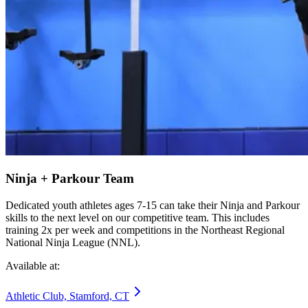
Ninja + Parkour Team​​​​‌ ‍ ​‍​‍‌‍ ‌ ​‍‌‍‍‌‌‍‌ ‌‍‍‌‌‍ ‍​‍​‍​ ‍‍​‍​‍‌ ​ ‌‍​‌‌‍ ‍‌‍‍‌‌ ‌​‌ ‍‌​‍ ‍‌‍‍‌‌‍ ​‍​‍​‍ ​​‍​‍‌‍‍​‌ ​‍‌‍‌‌‌‍‌‍​‍​‍​ ‍‍​‍​‍‌‍‍​‌ ‌​‌ ‌​‌ ​​‌ ​ ​ ‍‍​‍ ​‍ ‌‍​ ‌‍‍​‌‍‌‌‌‍ ​‌ ​ ‌‍‌‌‌‍​‌‌ ​​‌‍‍‌‌‍‌‌‌ ​‍‌ ​ ​‍ ‍‌ ​ ‌‍​‌‌‍ ‍‌‍‍‌‌ ‌​‌ ‍‌​‍ ‍‌ ​ ‌ ‌​‌ ‌‌‌‍‌​‌‍‍‌‌‍ ​‍ ‌‍‍‌‌‍ ‍‌ ‌​‌‍‌‌‌‍ ‍‌ ‌​​‍ ‌‍‌‌‌‍‌​‌‍‍‌‌ ‌​​‍ ‌‍ ‌‌‍ ‌‍‌​‌‍‌‌​ ‌‌ ​​‌ ​‍‌‍‌‌‌ ​ ‌‍‌‌‌‍ ‍‌ ‌​‌‍​‌‌ ‌​‌‍‍‌‌‍ ‌‍ ‍​ ‍ ‌‍‍‌‌‍‌​​ ‌‌‍‌‍‌‍‌‍​ ‌‍‌‍‌‌‌‍‌‍‌‍​‍​ ‌ ​ ‌ ​‍ ‌​ ​ ‌‍​‍​ ‌​​ ​​​‍ ‌​ ‌​‌‍​ ​ ‍‌‌‍​‍​‍ ‌‌‍​‍‌‍‌‌​ ‍​‌‍​‌​‍ ‌​ ‍‌​ ​‍‌‍‌​‌‍​‌​ ​ ​ ​ ‌‍‌‌‌‍​ ‌‍​‌​ ​ ​ ‌‌​ ​‍​ ‍ ‌ ‌​‌ ‍‌‌ ​​‌‍‌‌​ ‌‌ ​​‌‍​‌‌‍‌ ‌‍‌‌​ ‍ ‌ ​​‌‍​‌‌ ‌​‌‍‍​​ ‌‌ ​​‌‍​‌‌‍‌ ‌‍‌‌‌​​‍‌ ‌‌‌‍‍‌‌‍ ​‌‍‌​‌‍‌‌‌ ​‍​‍‌‌​ ‌‌‌​​‍‌‌ ‌‍‍ ‌‍‌‌‌ ‍‌​‍‌‌​ ​ ‌​‌​​‍‌‌​ ​ ‌​‌​​‍‌‌​ ​‍​ ​‍‌‍​ ‌‍‌‌​ ​‍‌‍‌‍‌‍​ ‌‍‌​‌‍​‍​ ​​​ ‍​‌‍​‌‌‍‌‌​ ‌ ​‍‌‌​ ​‍​ ​‍​‍‌‌​ ‌‌‌​‌​​‍ ‍‌‍​ ‌‍​‌‌ ​‍‌‍‌​‌ ​ ​‍‌‌​ ‌‌‌​​‍‌‌ ‌‍‍ ‌‍‌‌‌ ‍‌​‍‌‌​ ​ ‌​‌​​‍‌‌​ ​ ‌​‌​​‍‌‌​ ​‍​ ​‍‌‍‌​‌‍​ ​ ‌‌‌‍​‍​ ​​​ ​​​ ‌‌‌‍​‌​ ‌ ​ ​‍​ ​​​ ‍​​ ​‌​ ‌‍​ ‌ ‌‍​‍​ ‌ ​ ​‌‌‍‌​​ ​‍‌‍​‌‌‍​‌​ ‍‌​ ‍‌‌‍‌​​ ‌ ​ ‌​​ ​​​ ‌‍​ ​ ​ ​​​ ​​​‍‌‌​ ​‍​ ​‍​‍‌‌​ ‌‌‌​‌​​‍ ‍‌‍​ ‌‍​‌‌ ​‍‌‍‌​‌‌‌​‌‍‍‌‌ ‌​‌‍ ​‌‍‌‌​ ‌‍​‍‌‍​‌‌ ​ ‌‍‌‌‌‌‌‌‌ ​‍‌‍ ​​ ‌‌‍‍​‌ ‌​‌ ‌​‌ ​​‌ ​ ​‍‌‌​ ​ ‌​​‌​‍‌‌​ ​‍‌​‌‍​‍‌‌​ ​‍‌​‌‍‌‍​ ‌‍‍​‌‍‌‌‌‍ ​‌ ​ ‌‍‌‌‌‍​‌‌ ​​‌‍‍‌‌‍‌‌‌ ​‍‌ ​ ​‍ ‍‌ ​ ‌‍​‌‌‍ ‍‌‍‍‌‌ ‌​‌ ‍‌​‍ ‍‌ ​ ‌ ‌​‌ ‌‌‌‍‌​‌‍‍‌‌‍ ​‍‌‍‌‍‍‌‌‍‌​​ ‌‌‍‌‍‌‍‌‍​ ‌‍‌‍‌‌‌‍‌‍‌‍​‍​ ‌ ​ ‌ ​‍ ‌​ ​ ‌‍​‍​ ‌​​ ​​​‍ ‌​ ‌​‌‍​ ​ ‍‌‌‍​‍​‍ ‌‌‍​‍‌‍‌‌​ ‍​‌‍​‌​‍ ‌​ ‍‌​ ​‍‌‍‌​‌‍​‌​ ​ ​ ​ ‌‍‌‌‌‍​ ‌‍​‌​ ​ ​ ‌‌​ ​‍​‍‌‍‌ ‌​‌ ‍‌‌ ​​‌‍‌‌​ ‌‌ ​​‌‍​‌‌‍‌ ‌‍‌‌​‍‌‍‌ ​​‌‍​‌‌ ‌​‌‍‍​​ ‌‌ ​​‌‍​‌‌‍‌ ‌‍‌‌‌​​‍‌ ‌‌‌‍‍‌‌‍ ​‌‍‌​‌‍‌‌‌ ​‍​‍‌‌​ ‌‌‌​​‍‌‌ ‌‍‍ ‌‍‌‌‌ ‍‌​‍‌‌​ ​ ‌​‌​​‍‌‌​ ​ ‌​‌​​‍‌‌​ ​‍​ ​‍‌‍​ ‌‍‌‌​ ​‍‌‍‌‍‌‍​ ‌‍‌​‌‍​‍​ ​​​ ‍​‌‍​‌‌‍‌‌​ ‌ ​‍‌‌​ ​‍​ ​‍​‍‌‌​ ‌‌‌​‌​​‍ ‍‌‍​ ‌‍​‌‌ ​‍‌‍‌​‌ ​ ​‍‌‌​ ‌‌‌​​‍‌‌ ‌‍‍ ‌‍‌‌‌ ‍‌​‍‌‌​ ​ ‌​‌​​‍‌‌​ ​ ‌​‌​​‍‌‌​ ​‍​ ​‍‌‍‌​‌‍​ ​ ‌‌‌‍​‍​ ​​​ ​​​ ‌‌‌‍​‌​ ‌ ​ ​‍​ ​​​ ‍​​ ​‌​ ‌‍​ ‌ ‌‍​‍​ ‌ ​ ​‌‌‍‌​​ ​‍‌‍​‌‌‍​‌​ ‍‌​ ‍‌‌‍‌​​ ‌ ​ ‌​​ ​​​ ‌‍​ ​ ​ ​​​ ​​​‍‌‌​ ​‍​ ​‍​‍‌‌​ ‌‌‌​‌​​‍ ‍‌‍​ ‌‍​‌‌ ​‍‌‍‌​‌‌‌​‌‍‍‌‌ ‌​‌‍ ​‌‍‌‌​‍‌‍‌ ​​‌‍‌‌‌ ​‍‌ ​ ‌ ​​‌‍‌‌‌‍​ ‌ ‌​‌‍‍‌‌ ‌‍‌‍‌‌​ ‌‌ ​​‌ ‌‌‌‍​‍‌‍ ​‌‍‍‌‌ ​ ‌‍‍​‌‍‌‌‌‍‌​​‍​‍‌ ‌
Dedicated youth athletes ages 7-15 can take their Ninja and Parkour
skills to the next level on our competitive team. This includes
training 2x per week and competitions in the Northeast Regional
National Ninja League (NNL).​​​​‌ ‍ ​‍​‍‌‍ ‌ ​‍‌‍‍‌‌‍‌ ‌‍‍‌‌‍ ‍​‍​‍​ ‍‍​‍​‍‌ ​ ‌‍​‌‌‍ ‍‌‍‍‌‌ ‌​‌ ‍‌​‍ ‍‌‍‍‌‌‍ ​‍​‍​‍ ​​‍​‍‌‍‍​‌ ​‍‌‍‌‌‌‍‌‍​‍​‍​ ‍‍​‍​‍‌‍‍​‌ ‌​‌ ‌​‌ ​​‌ ​ ​ ‍‍​‍ ​‍ ‌‍​ ‌‍‍​‌‍‌‌‌‍ ​‌ ​ ‌‍‌‌‌‍​‌‌ ​​‌‍‍‌‌‍‌‌‌ ​‍‌ ​ ​‍ ‍‌ ​ ‌‍​‌‌‍ ‍‌‍‍‌‌ ‌​‌ ‍‌​‍ ‍‌ ​ ‌ ‌​‌ ‌‌‌‍‌​‌‍‍‌‌‍ ​‍ ‌‍‍‌‌‍ ‍‌ ‌​‌‍‌‌‌‍ ‍‌ ‌​​‍ ‌‍‌‌‌‍‌​‌‍‍‌‌ ‌​​‍ ‌‍ ‌‌‍ ‌‍‌​‌‍‌‌​ ‌‌ ​​‌ ​‍‌‍‌‌‌ ​ ‌‍‌‌‌‍ ‍‌ ‌​‌‍​‌‌ ‌​‌‍‍‌‌‍ ‌‍ ‍​ ‍ ‌‍‍‌‌‍‌​​ ‌‌‍‌‍‌‍‌‍​ ‌‍‌‍‌‌‌‍‌‍‌‍​‍​ ‌ ​ ‌ ​‍ ‌​ ​ ‌‍​‍​ ‌​​ ​​​‍ ‌​ ‌​‌‍​ ​ ‍‌‌‍​‍​‍ ‌‌‍​‍‌‍‌‌​ ‍​‌‍​‌​‍ ‌​ ‍‌​ ​‍‌‍‌​‌‍​‌​ ​ ​ ​ ‌‍‌‌‌‍​ ‌‍​‌​ ​ ​ ‌‌​ ​‍​ ‍ ‌ ‌​‌ ‍‌‌ ​​‌‍‌‌​ ‌‌ ​​‌‍​‌‌‍‌ ‌‍‌‌​ ‍ ‌ ​​‌‍​‌‌ ‌​‌‍‍​​ ‌‌ ​​‌‍​‌‌‍‌ ‌‍‌‌‌​​‍‌ ‌‌‌‍‍‌‌‍ ​‌‍‌​‌‍‌‌‌ ​‍​‍‌‌​ ‌‌‌​​‍‌‌ ‌‍‍ ‌‍‌‌‌ ‍‌​‍‌‌​ ​ ‌​‌​​‍‌‌​ ​ ‌​‌​​‍‌‌​ ​‍​ ​‍‌‍​ ‌‍‌‌​ ​‍‌‍‌‍‌‍​ ‌‍‌​‌‍​‍​ ​​​ ‍​‌‍​‌‌‍‌‌​ ‌ ​‍‌‌​ ​‍​ ​‍​‍‌‌​ ‌‌‌​‌​​‍ ‍‌‍​ ‌‍​‌‌ ​‍‌‍‌​‌ ​ ​‍‌‌​ ‌‌‌​​‍‌‌ ‌‍‍ ‌‍‌‌‌ ‍‌​‍‌‌​ ​ ‌​‌​​‍‌‌​ ​ ‌​‌​​‍‌‌​ ​‍​ ​‍‌‍‌​‌‍​ ​ ‌‌‌‍​‍​ ​​​ ​​​ ‌‌‌‍​‌​ ‌ ​ ​‍​ ​​​ ‍​​ ​‌​ ‌‍​ ‌ ‌‍​‍​ ‌ ​ ​‌‌‍‌​​ ​‍‌‍​‌‌‍​‌​ ‍‌​ ‍‌‌‍‌​​ ‌ ​ ‌​​ ​​​ ‌‍​ ​ ​ ​​​ ​​​‍‌‌​ ​‍​ ​‍​‍‌‌​ ‌‌‌​‌​​‍ ‍‌‍​ ‌‍​‌‌ ​‍‌‍‌​‌​‌​‌‍‌‌‌ ​ ‌‍​ ‌ ​‍‌‍‍‌‌ ​​‌ ‌​‌‍‍‌‌‍ ‌‍ ‍​ ‌‍​‍‌‍​‌‌ ​ ‌‍‌‌‌‌‌‌‌ ​‍‌‍ ​​ ‌‌‍‍​‌ ‌​‌ ‌​‌ ​​‌ ​ ​‍‌‌​ ​ ‌​​‌​‍‌‌​ ​‍‌​‌‍​‍‌‌​ ​‍‌​‌‍‌‍​ ‌‍‍​‌‍‌‌‌‍ ​‌ ​ ‌‍‌‌‌‍​‌‌ ​​‌‍‍‌‌‍‌‌‌ ​‍‌ ​ ​‍ ‍‌ ​ ‌‍​‌‌‍ ‍‌‍‍‌‌ ‌​‌ ‍‌​‍ ‍‌ ​ ‌ ‌​‌ ‌‌‌‍‌​‌‍‍‌‌‍ ​‍‌‍‌‍‍‌‌‍‌​​ ‌‌‍‌‍‌‍‌‍​ ‌‍‌‍‌‌‌‍‌‍‌‍​‍​ ‌ ​ ‌ ​‍ ‌​ ​ ‌‍​‍​ ‌​​ ​​​‍ ‌​ ‌​‌‍​ ​ ‍‌‌‍​‍​‍ ‌‌‍​‍‌‍‌‌​ ‍​‌‍​‌​‍ ‌​ ‍‌​ ​‍‌‍‌​‌‍​‌​ ​ ​ ​ ‌‍‌‌‌‍​ ‌‍​‌​ ​ ​ ‌‌​ ​‍​‍‌‍‌ ‌​‌ ‍‌‌ ​​‌‍‌‌​ ‌‌ ​​‌‍​‌‌‍‌ ‌‍‌‌​‍‌‍‌ ​​‌‍​‌‌ ‌​‌‍‍​​ ‌‌ ​​‌‍​‌‌‍‌ ‌‍‌‌‌​​‍‌ ‌‌‌‍‍‌‌‍ ​‌‍‌​‌‍‌‌‌ ​‍​‍‌‌​ ‌‌‌​​‍‌‌ ‌‍‍ ‌‍‌‌‌ ‍‌​‍‌‌​ ​ ‌​‌​​‍‌‌​ ​ ‌​‌​​‍‌‌​ ​‍​ ​‍‌‍​ ‌‍‌‌​ ​‍‌‍‌‍‌‍​ ‌‍‌​‌‍​‍​ ​​​ ‍​‌‍​‌‌‍‌‌​ ‌ ​‍‌‌​ ​‍​ ​‍​‍‌‌​ ‌‌‌​‌​​‍ ‍‌‍​ ‌‍​‌‌ ​‍‌‍‌​‌ ​ ​‍‌‌​ ‌‌‌​​‍‌‌ ‌‍‍ ‌‍‌‌‌ ‍‌​‍‌‌​ ​ ‌​‌​​‍‌‌​ ​ ‌​‌​​‍‌‌​ ​‍​ ​‍‌‍‌​‌‍​ ​ ‌‌‌‍​‍​ ​​​ ​​​ ‌‌‌‍​‌​ ‌ ​ ​‍​ ​​​ ‍​​ ​‌​ ‌‍​ ‌ ‌‍​‍​ ‌ ​ ​‌‌‍‌​​ ​‍‌‍​‌‌‍​‌​ ‍‌​ ‍‌‌‍‌​​ ‌ ​ ‌​​ ​​​ ‌‍​ ​ ​ ​​​ ​​​‍‌‌​ ​‍​ ​‍​‍‌‌​ ‌‌‌​‌​​‍ ‍‌‍​ ‌‍​‌‌ ​‍‌‍‌​‌​‌​‌‍‌‌‌ ​ ‌‍​ ‌ ​‍‌‍‍‌‌ ​​‌ ‌​‌‍‍‌‌‍ ‌‍ ‍​‍‌‍‌ ​​‌‍‌‌‌ ​‍‌ ​ ‌ ​​‌‍‌‌‌‍​ ‌ ‌​‌‍‍‌‌ ‌‍‌‍‌‌​ ‌‌ ​​‌ ‌‌‌‍​‍‌‍ ​‌‍‍‌‌ ​ ‌‍‍​‌‍‌‌‌‍‌​​‍​‍‌ ‌
Available at:​​​​‌ ‍ ​‍​‍‌‍ ‌ ​‍‌‍‍‌‌‍‌ ‌‍‍‌‌‍ ‍​‍​‍​ ‍‍​‍​‍‌ ​ ‌‍​‌‌‍ ‍‌‍‍‌‌ ‌​‌ ‍‌​‍ ‍‌‍‍‌‌‍ ​‍​‍​‍ ​​‍​‍‌‍‍​‌ ​‍‌‍‌‌‌‍‌‍​‍​‍​ ‍‍​‍​‍‌‍‍​‌ ‌​‌ ‌​‌ ​​‌ ​ ​ ‍‍​‍ ​‍ ‌‍​ ‌‍‍​‌‍‌‌‌‍ ​‌ ​ ‌‍‌‌‌‍​‌‌ ​​‌‍‍‌‌‍‌‌‌ ​‍‌ ​ ​‍ ‍‌ ​ ‌‍​‌‌‍ ‍‌‍‍‌‌ ‌​‌ ‍‌​‍ ‍‌ ​ ‌ ‌​‌ ‌‌‌‍‌​‌‍‍‌‌‍ ​‍ ‌‍‍‌‌‍ ‍‌ ‌​‌‍‌‌‌‍ ‍‌ ‌​​‍ ‌‍‌‌‌‍‌​‌‍‍‌‌ ‌​​‍ ‌‍ ‌‌‍ ‌‍‌​‌‍‌‌​ ‌‌ ​​‌ ​‍‌‍‌‌‌ ​ ‌‍‌‌‌‍ ‍‌ ‌​‌‍​‌‌ ‌​‌‍‍‌‌‍ ‌‍ ‍​ ‍ ‌‍‍‌‌‍‌​​ ‌‌‍‌‍‌‍‌‍​ ‌‍‌‍‌‌‌‍‌‍‌‍​‍​ ‌ ​ ‌ ​‍ ‌​ ​ ‌‍​‍​ ‌​​ ​​​‍ ‌​ ‌​‌‍​ ​ ‍‌‌‍​‍​‍ ‌‌‍​‍‌‍‌‌​ ‍​‌‍​‌​‍ ‌​ ‍‌​ ​‍‌‍‌​‌‍​‌​ ​ ​ ​ ‌‍‌‌‌‍​ ‌‍​‌​ ​ ​ ‌‌​ ​‍​ ‍ ‌ ‌​‌ ‍‌‌ ​​‌‍‌‌​ ‌‌ ​​‌‍​‌‌‍‌ ‌‍‌‌​ ‍ ‌ ​​‌‍​‌‌ ‌​‌‍‍​​ ‌‌ ​​‌‍​‌‌‍‌ ‌‍‌‌‌​​‍‌ ‌‌‌‍‍‌‌‍ ​‌‍‌​‌‍‌‌‌ ​‍​‍‌‌​ ‌‌‌​​‍‌‌ ‌‍‍ ‌‍‌‌‌ ‍‌​‍‌‌​ ​ ‌​‌​​‍‌‌​ ​ ‌​‌​​‍‌‌​ ​‍​ ​‍‌‍​ ‌‍‌‌​ ​‍‌‍‌‍‌‍​ ‌‍‌​‌‍​‍​ ​​​ ‍​‌‍​‌‌‍‌‌​ ‌ ​‍‌‌​ ​‍​ ​‍​‍‌‌​ ‌‌‌​‌​​‍ ‍‌‍​ ‌‍​‌‌ ​‍‌‍‌​‌ ​ ​‍‌‌​ ‌‌‌​​‍‌‌ ‌‍‍ ‌‍‌‌‌ ‍‌​‍‌‌​ ​ ‌​‌​​‍‌‌​ ​ ‌​‌​​‍‌‌​ ​‍​ ​‍‌‍‌​‌‍​ ​ ‌‌‌‍​‍​ ​​​ ​​​ ‌‌‌‍​‌​ ‌ ​ ​‍​ ​​​ ‍​​ ​‌​ ‌‍​ ‌ ‌‍​‍​ ‌ ​ ​‌‌‍‌​​ ​‍‌‍​‌‌‍​‌​ ‍‌​ ‍‌‌‍‌​​ ‌ ​ ‌​​ ​​​ ‌‍​ ​ ​ ​​​ ​​​‍‌‌​ ​‍​ ​‍​‍‌‌​ ‌‌‌​‌​​‍ ‍‌ ​ ‌ ‌‌‌‍​‍‌ ‌​‌‍‍‌‌ ‌​‌‍ ​‌‍‌‌​ ‌‍​‍‌‍​‌‌ ​ ‌‍‌‌‌‌‌‌‌ ​‍‌‍ ​​ ‌‌‍‍​‌ ‌​‌ ‌​‌ ​​‌ ​ ​‍‌‌​ ​ ‌​​‌​‍‌‌​ ​‍‌​‌‍​‍‌‌​ ​‍‌​‌‍‌‍​ ‌‍‍​‌‍‌‌‌‍ ​‌ ​ ‌‍‌‌‌‍​‌‌ ​​‌‍‍‌‌‍‌‌‌ ​‍‌ ​ ​‍ ‍‌ ​ ‌‍​‌‌‍ ‍‌‍‍‌‌ ‌​‌ ‍‌​‍ ‍‌ ​ ‌ ‌​‌ ‌‌‌‍‌​‌‍‍‌‌‍ ​‍‌‍‌‍‍‌‌‍‌​​ ‌‌‍‌‍‌‍‌‍​ ‌‍‌‍‌‌‌‍‌‍‌‍​‍​ ‌ ​ ‌ ​‍ ‌​ ​ ‌‍​‍​ ‌​​ ​​​‍ ‌​ ‌​‌‍​ ​ ‍‌‌‍​‍​‍ ‌‌‍​‍‌‍‌‌​ ‍​‌‍​‌​‍ ‌​ ‍‌​ ​‍‌‍‌​‌‍​‌​ ​ ​ ​ ‌‍‌‌‌‍​ ‌‍​‌​ ​ ​ ‌‌​ ​‍​‍‌‍‌ ‌​‌ ‍‌‌ ​​‌‍‌‌​ ‌‌ ​​‌‍​‌‌‍‌ ‌‍‌‌​‍‌‍‌ ​​‌‍​‌‌ ‌​‌‍‍​​ ‌‌ ​​‌‍​‌‌‍‌ ‌‍‌‌‌​​‍‌ ‌‌‌‍‍‌‌‍ ​‌‍‌​‌‍‌‌‌ ​‍​‍‌‌​ ‌‌‌​​‍‌‌ ‌‍‍ ‌‍‌‌‌ ‍‌​‍‌‌​ ​ ‌​‌​​‍‌‌​ ​ ‌​‌​​‍‌‌​ ​‍​ ​‍‌‍​ ‌‍‌‌​ ​‍‌‍‌‍‌‍​ ‌‍‌​‌‍​‍​ ​​​ ‍​‌‍​‌‌‍‌‌​ ‌ ​‍‌‌​ ​‍​ ​‍​‍‌‌​ ‌‌‌​‌​​‍ ‍‌‍​ ‌‍​‌‌ ​‍‌‍‌​‌ ​ ​‍‌‌​ ‌‌‌​​‍‌‌ ‌‍‍ ‌‍‌‌‌ ‍‌​‍‌‌​ ​ ‌​‌​​‍‌‌​ ​ ‌​‌​​‍‌‌​ ​‍​ ​‍‌‍‌​‌‍​ ​ ‌‌‌‍​‍​ ​​​ ​​​ ‌‌‌‍​‌​ ‌ ​ ​‍​ ​​​ ‍​​ ​‌​ ‌‍​ ‌ ‌‍​‍​ ‌ ​ ​‌‌‍‌​​ ​‍‌‍​‌‌‍​‌​ ‍‌​ ‍‌‌‍‌​​ ‌ ​ ‌​​ ​​​ ‌‍​ ​ ​ ​​​ ​​​‍‌‌​ ​‍​ ​‍​‍‌‌​ ‌‌‌​‌​​‍ ‍‌ ​ ‌ ‌‌‌‍​‍‌ ‌​‌‍‍‌‌ ‌​‌‍ ​‌‍‌‌​‍‌‍‌ ​​‌‍‌‌‌ ​‍‌ ​ ‌ ​​‌‍‌‌‌‍​ ‌ ‌​‌‍‍‌‌ ‌‍‌‍‌‌​ ‌‌ ​​‌ ‌‌‌‍​‍‌‍ ​‌‍‍‌‌ ​ ‌‍‍​‌‍‌‌‌‍‌​​‍​‍‌ ‌
Athletic Club, Stamford, CT​​​​‌ ‍ ​‍​‍‌‍ ‌ ​‍‌‍‍‌‌‍‌ ‌‍‍‌‌‍ ‍​‍​‍​ ‍‍​‍​‍‌ ​ ‌‍​‌‌‍ ‍‌‍‍‌‌ ‌​‌ ‍‌​‍ ‍‌‍‍‌‌‍ ​‍​‍​‍ ​​‍​‍‌‍‍​‌ ​‍‌‍‌‌‌‍‌‍​‍​‍​ ‍‍​‍​‍‌‍‍​‌ ‌​‌ ‌​‌ ​​‌ ​ ​ ‍‍​‍ ​‍ ‌‍​ ‌‍‍​‌‍‌‌‌‍ ​‌ ​ ‌‍‌‌‌‍​‌‌ ​​‌‍‍‌‌‍‌‌‌ ​‍‌ ​ ​‍ ‍‌ ​ ‌‍​‌‌‍ ‍‌‍‍‌‌ ‌​‌ ‍‌​‍ ‍‌ ​ ‌ ‌​‌ ‌‌‌‍‌​‌‍‍‌‌‍ ​‍ ‌‍‍‌‌‍ ‍‌ ‌​‌‍‌‌‌‍ ‍‌ ‌​​‍ ‌‍‌‌‌‍‌​‌‍‍‌‌ ‌​​‍ ‌‍ ‌‌‍ ‌‍‌​‌‍‌‌​ ‌‌ ​​‌ ​‍‌‍‌‌‌ ​ ‌‍‌‌‌‍ ‍‌ ‌​‌‍​‌‌ ‌​‌‍‍‌‌‍ ‌‍ ‍​ ‍ ‌‍‍‌‌‍‌​​ ‌‌‍‌‍‌‍‌‍​ ‌‍‌‍‌‌‌‍‌‍‌‍​‍​ ‌ ​ ‌ ​‍ ‌​ ​ ‌‍​‍​ ‌​​ ​​​‍ ‌​ ‌​‌‍​ ​ ‍‌‌‍​‍​‍ ‌‌‍​‍‌‍‌‌​ ‍​‌‍​‌​‍ ‌​ ‍‌​ ​‍‌‍‌​‌‍​‌​ ​ ​ ​ ‌‍‌‌‌‍​ ‌‍​‌​ ​ ​ ‌‌​ ​‍​ ‍ ‌ ‌​‌ ‍‌‌ ​​‌‍‌‌​ ‌‌ ​​‌‍​‌‌‍‌ ‌‍‌‌​ ‍ ‌ ​​‌‍​‌‌ ‌​‌‍‍​​ ‌‌ ​​‌‍​‌‌‍‌ ‌‍‌‌‌​​‍‌ ‌‌‌‍‍‌‌‍ ​‌‍‌​‌‍‌‌‌ ​‍​‍‌‌​ ‌‌‌​​‍‌‌ ‌‍‍ ‌‍‌‌‌ ‍‌​‍‌‌​ ​ ‌​‌​​‍‌‌​ ​ ‌​‌​​‍‌‌​ ​‍​ ​‍‌‍​ ‌‍‌‌​ ​‍‌‍‌‍‌‍​ ‌‍‌​‌‍​‍​ ​​​ ‍​‌‍​‌‌‍‌‌​ ‌ ​‍‌‌​ ​‍​ ​‍​‍‌‌​ ‌‌‌​‌​​‍ ‍‌‍​ ‌‍​‌‌ ​‍‌‍‌​‌ ​ ​‍‌‌​ ‌‌‌​​‍‌‌ ‌‍‍ ‌‍‌‌‌ ‍‌​‍‌‌​ ​ ‌​‌​​‍‌‌​ ​ ‌​‌​​‍‌‌​ ​‍​ ​‍‌‍‌​‌‍​ ​ ‌‌‌‍​‍​ ​​​ ​​​ ‌‌‌‍​‌​ ‌ ​ ​‍​ ​​​ ‍​​ ​‌​ ‌‍​ ‌ ‌‍​‍​ ‌ ​ ​‌‌‍‌​​ ​‍‌‍​‌‌‍​‌​ ‍‌​ ‍‌‌‍‌​​ ‌ ​ ‌​​ ​​​ ‌‍​ ​ ​ ​​​ ​​​‍‌‌​ ​‍​ ​‍​‍‌‌​ ‌‌‌​‌​​‍ ‍‌‍​‍‌ ‌‌‌ ‌​‌ ‌​‌‍ ‌‍ ‍‌ ​ ​‍‌‌​ ‌‌‌​​‍‌‌ ‌‍‍ ‌‍‌‌‌ ‍‌​‍‌‌​ ​ ‌​‌​​‍‌‌​ ​ ‌​‌​​‍‌‌​ ​‍​ ​‍‌‍‌​‌‍​‍​ ​‌‌‍‌‍​ ‌‍‌‍​‌​ ‍‌​ ​ ‌‍​‌‌‍​ ​ ​‍​ ‌‌​ ​‍‌‍‌‌​ ​ ‌‍​‌​ ​​​ ‌‌‌‍​ ​ ​​​ ​ ​ ‍‌‌‍‌‌​ ​ ​ ‌‍‌‍​ ‌‍‌‌​ ​​‌‍‌‍​ ​​‌‍​‌‌‍‌‌​‍‌‌​ ​‍​ ​‍​‍‌‌​ ‌‌‌​‌​​‍ ‍‌ ‌​‌‍‌‌‌ ‍​‌ ‌​​ ‌‍​‍‌‍​‌‌ ​ ‌‍‌‌‌‌‌‌‌ ​‍‌‍ ​​ ‌‌‍‍​‌ ‌​‌ ‌​‌ ​​‌ ​ ​‍‌‌​ ​ ‌​​‌​‍‌‌​ ​‍‌​‌‍​‍‌‌​ ​‍‌​‌‍‌‍​ ‌‍‍​‌‍‌‌‌‍ ​‌ ​ ‌‍‌‌‌‍​‌‌ ​​‌‍‍‌‌‍‌‌‌ ​‍‌ ​ ​‍ ‍‌ ​ ‌‍​‌‌‍ ‍‌‍‍‌‌ ‌​‌ ‍‌​‍ ‍‌ ​ ‌ ‌​‌ ‌‌‌‍‌​‌‍‍‌‌‍ ​‍‌‍‌‍‍‌‌‍‌​​ ‌‌‍‌‍‌‍‌‍​ ‌‍‌‍‌‌‌‍‌‍‌‍​‍​ ‌ ​ ‌ ​‍ ‌​ ​ ‌‍​‍​ ‌​​ ​​​‍ ‌​ ‌​‌‍​ ​ ‍‌‌‍​‍​‍ ‌‌‍​‍‌‍‌‌​ ‍​‌‍​‌​‍ ‌​ ‍‌​ ​‍‌‍‌​‌‍​‌​ ​ ​ ​ ‌‍‌‌‌‍​ ‌‍​‌​ ​ ​ ‌‌​ ​‍​‍‌‍‌ ‌​‌ ‍‌‌ ​​‌‍‌‌​ ‌‌ ​​‌‍​‌‌‍‌ ‌‍‌‌​‍‌‍‌ ​​‌‍​‌‌ ‌​‌‍‍​​ ‌‌ ​​‌‍​‌‌‍‌ ‌‍‌‌‌​​‍‌ ‌‌‌‍‍‌‌‍ ​‌‍‌​‌‍‌‌‌ ​‍​‍‌‌​ ‌‌‌​​‍‌‌ ‌‍‍ ‌‍‌‌‌ ‍‌​‍‌‌​ ​ ‌​‌​​‍‌‌​ ​ ‌​‌​​‍‌‌​ ​‍​ ​‍‌‍​ ‌‍‌‌​ ​‍‌‍‌‍‌‍​ ‌‍‌​‌‍​‍​ ​​​ ‍​‌‍​‌‌‍‌‌​ ‌ ​‍‌‌​ ​‍​ ​‍​‍‌‌​ ‌‌‌​‌​​‍ ‍‌‍​ ‌‍​‌‌ ​‍‌‍‌​‌ ​ ​‍‌‌​ ‌‌‌​​‍‌‌ ‌‍‍ ‌‍‌‌‌ ‍‌​‍‌‌​ ​ ‌​‌​​‍‌‌​ ​ ‌​‌​​‍‌‌​ ​‍​ ​‍‌‍‌​‌‍​ ​ ‌‌‌‍​‍​ ​​​ ​​​ ‌‌‌‍​‌​ ‌ ​ ​‍​ ​​​ ‍​​ ​‌​ ‌‍​ ‌ ‌‍​‍​ ‌ ​ ​‌‌‍‌​​ ​‍‌‍​‌‌‍​‌​ ‍‌​ ‍‌‌‍‌​​ ‌ ​ ‌​​ ​​​ ‌‍​ ​ ​ ​​​ ​​​‍‌‌​ ​‍​ ​‍​‍‌‌​ ‌‌‌​‌​​‍ ‍‌‍​‍‌ ‌‌‌ ‌​‌ ‌​‌‍ ‌‍ ‍‌ ​ ​‍‌‌​ ‌‌‌​​‍‌‌ ‌‍‍ ‌‍‌‌‌ ‍‌​‍‌‌​ ​ ‌​‌​​‍‌‌​ ​ ‌​‌​​‍‌‌​ ​‍​ ​‍‌‍‌​‌‍​‍​ ​‌‌‍‌‍​ ‌‍‌‍​‌​ ‍‌​ ​ ‌‍​‌‌‍​ ​ ​‍​ ‌‌​ ​‍‌‍‌‌​ ​ ‌‍​‌​ ​​​ ‌‌‌‍​ ​ ​​​ ​ ​ ‍‌‌‍‌‌​ ​ ​ ‌‍‌‍​ ‌‍‌‌​ ​​‌‍‌‍​ ​​‌‍​‌‌‍‌‌​‍‌‌​ ​‍​ ​‍​‍‌‌​ ‌‌‌​‌​​‍ ‍‌ ‌​‌‍‌‌‌ ‍​‌ ‌​​‍‌‍‌ ​​‌‍‌‌‌ ​‍‌ ​ ‌ ​​‌‍‌‌‌‍​ ‌ ‌​‌‍‍‌‌ ‌‍‌‍‌‌​ ‌‌ ​​‌ ‌‌‌‍​‍‌‍ ​‌‍‍‌‌ ​ ‌‍‍​‌‍‌‌‌‍‌​​‍​‍‌ ‌