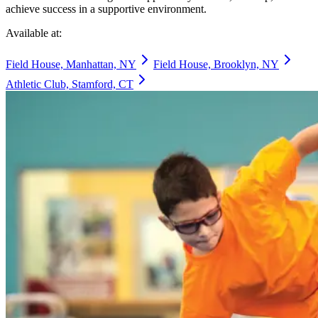
achieve success in a supportive environment.​​​​‌ ‍ ​‍​‍‌‍ ‌ ​‍‌‍‍‌‌‍‌ ‌‍‍‌‌‍ ‍​‍​‍​ ‍‍​‍​‍‌ ​ ‌‍​‌‌‍ ‍‌‍‍‌‌ ‌​‌ ‍‌​‍ ‍‌‍‍‌‌‍ ​‍​‍​‍ ​​‍​‍‌‍‍​‌ ​‍‌‍‌‌‌‍‌‍​‍​‍​ ‍‍​‍​‍‌‍‍​‌ ‌​‌ ‌​‌ ​​‌ ​ ​ ‍‍​‍ ​‍ ‌‍​ ‌‍‍​‌‍‌‌‌‍ ​‌ ​ ‌‍‌‌‌‍​‌‌ ​​‌‍‍‌‌‍‌‌‌ ​‍‌ ​ ​‍ ‍‌ ​ ‌‍​‌‌‍ ‍‌‍‍‌‌ ‌​‌ ‍‌​‍ ‍‌ ​ ‌ ‌​‌ ‌‌‌‍‌​‌‍‍‌‌‍ ​‍ ‌‍‍‌‌‍ ‍‌ ‌​‌‍‌‌‌‍ ‍‌ ‌​​‍ ‌‍‌‌‌‍‌​‌‍‍‌‌ ‌​​‍ ‌‍ ‌‌‍ ‌‍‌​‌‍‌‌​ ‌‌ ​​‌ ​‍‌‍‌‌‌ ​ ‌‍‌‌‌‍ ‍‌ ‌​‌‍​‌‌ ‌​‌‍‍‌‌‍ ‌‍ ‍​ ‍ ‌‍‍‌‌‍‌​​ ‌‌‍‌‍‌‍‌‍​ ‌‍‌‍‌‌‌‍‌‍‌‍​‍​ ‌ ​ ‌ ​‍ ‌​ ​ ‌‍​‍​ ‌​​ ​​​‍ ‌​ ‌​‌‍​ ​ ‍‌‌‍​‍​‍ ‌‌‍​‍‌‍‌‌​ ‍​‌‍​‌​‍ ‌​ ‍‌​ ​‍‌‍‌​‌‍​‌​ ​ ​ ​ ‌‍‌‌‌‍​ ‌‍​‌​ ​ ​ ‌‌​ ​‍​ ‍ ‌ ‌​‌ ‍‌‌ ​​‌‍‌‌​ ‌‌ ​​‌‍​‌‌‍‌ ‌‍‌‌​ ‍ ‌ ​​‌‍​‌‌ ‌​‌‍‍​​ ‌‌ ​​‌‍​‌‌‍‌ ‌‍‌‌‌​​‍‌ ‌‌‌‍‍‌‌‍ ​‌‍‌​‌‍‌‌‌ ​‍​‍‌‌​ ‌‌‌​​‍‌‌ ‌‍‍ ‌‍‌‌‌ ‍‌​‍‌‌​ ​ ‌​‌​​‍‌‌​ ​ ‌​‌​​‍‌‌​ ​‍​ ​‍‌‍​ ‌‍‌‌​ ​‍‌‍‌‍‌‍​ ‌‍‌​‌‍​‍​ ​​​ ‍​‌‍​‌‌‍‌‌​ ‌ ​‍‌‌​ ​‍​ ​‍​‍‌‌​ ‌‌‌​‌​​‍ ‍‌‍​ ‌‍​‌‌ ​‍‌‍‌​‌ ​ ​‍‌‌​ ‌‌‌​​‍‌‌ ‌‍‍ ‌‍‌‌‌ ‍‌​‍‌‌​ ​ ‌​‌​​‍‌‌​ ​ ‌​‌​​‍‌‌​ ​‍​ ​‍‌‍​‌​ ‌‍​ ‌‍​ ‍​​ ‌‍‌‍​‍​ ‌ ‌‍‌‌‌‍‌‍​ ‌‌​ ‌​​ ​‍​‍‌‌​ ​‍​ ​‍​‍‌‌​ ‌‌‌​‌​​‍ ‍‌‍​ ‌‍​‌‌ ​‍‌‍‌​‌​‌​‌‍‌‌‌ ​ ‌‍​ ‌ ​‍‌‍‍‌‌ ​​‌ ‌​‌‍‍‌‌‍ ‌‍ ‍​ ‌‍​‍‌‍​‌‌ ​ ‌‍‌‌‌‌‌‌‌ ​‍‌‍ ​​ ‌‌‍‍​‌ ‌​‌ ‌​‌ ​​‌ ​ ​‍‌‌​ ​ ‌​​‌​‍‌‌​ ​‍‌​‌‍​‍‌‌​ ​‍‌​‌‍‌‍​ ‌‍‍​‌‍‌‌‌‍ ​‌ ​ ‌‍‌‌‌‍​‌‌ ​​‌‍‍‌‌‍‌‌‌ ​‍‌ ​ ​‍ ‍‌ ​ ‌‍​‌‌‍ ‍‌‍‍‌‌ ‌​‌ ‍‌​‍ ‍‌ ​ ‌ ‌​‌ ‌‌‌‍‌​‌‍‍‌‌‍ ​‍‌‍‌‍‍‌‌‍‌​​ ‌‌‍‌‍‌‍‌‍​ ‌‍‌‍‌‌‌‍‌‍‌‍​‍​ ‌ ​ ‌ ​‍ ‌​ ​ ‌‍​‍​ ‌​​ ​​​‍ ‌​ ‌​‌‍​ ​ ‍‌‌‍​‍​‍ ‌‌‍​‍‌‍‌‌​ ‍​‌‍​‌​‍ ‌​ ‍‌​ ​‍‌‍‌​‌‍​‌​ ​ ​ ​ ‌‍‌‌‌‍​ ‌‍​‌​ ​ ​ ‌‌​ ​‍​‍‌‍‌ ‌​‌ ‍‌‌ ​​‌‍‌‌​ ‌‌ ​​‌‍​‌‌‍‌ ‌‍‌‌​‍‌‍‌ ​​‌‍​‌‌ ‌​‌‍‍​​ ‌‌ ​​‌‍​‌‌‍‌ ‌‍‌‌‌​​‍‌ ‌‌‌‍‍‌‌‍ ​‌‍‌​‌‍‌‌‌ ​‍​‍‌‌​ ‌‌‌​​‍‌‌ ‌‍‍ ‌‍‌‌‌ ‍‌​‍‌‌​ ​ ‌​‌​​‍‌‌​ ​ ‌​‌​​‍‌‌​ ​‍​ ​‍‌‍​ ‌‍‌‌​ ​‍‌‍‌‍‌‍​ ‌‍‌​‌‍​‍​ ​​​ ‍​‌‍​‌‌‍‌‌​ ‌ ​‍‌‌​ ​‍​ ​‍​‍‌‌​ ‌‌‌​‌​​‍ ‍‌‍​ ‌‍​‌‌ ​‍‌‍‌​‌ ​ ​‍‌‌​ ‌‌‌​​‍‌‌ ‌‍‍ ‌‍‌‌‌ ‍‌​‍‌‌​ ​ ‌​‌​​‍‌‌​ ​ ‌​‌​​‍‌‌​ ​‍​ ​‍‌‍​‌​ ‌‍​ ‌‍​ ‍​​ ‌‍‌‍​‍​ ‌ ‌‍‌‌‌‍‌‍​ ‌‌​ ‌​​ ​‍​‍‌‌​ ​‍​ ​‍​‍‌‌​ ‌‌‌​‌​​‍ ‍‌‍​ ‌‍​‌‌ ​‍‌‍‌​‌​‌​‌‍‌‌‌ ​ ‌‍​ ‌ ​‍‌‍‍‌‌ ​​‌ ‌​‌‍‍‌‌‍ ‌‍ ‍​‍‌‍‌ ​​‌‍‌‌‌ ​‍‌ ​ ‌ ​​‌‍‌‌‌‍​ ‌ ‌​‌‍‍‌‌ ‌‍‌‍‌‌​ ‌‌ ​​‌ ‌‌‌‍​‍‌‍ ​‌‍‍‌‌ ​ ‌‍‍​‌‍‌‌‌‍‌​​‍​‍‌ ‌
Available at:​​​​‌ ‍ ​‍​‍‌‍ ‌ ​‍‌‍‍‌‌‍‌ ‌‍‍‌‌‍ ‍​‍​‍​ ‍‍​‍​‍‌ ​ ‌‍​‌‌‍ ‍‌‍‍‌‌ ‌​‌ ‍‌​‍ ‍‌‍‍‌‌‍ ​‍​‍​‍ ​​‍​‍‌‍‍​‌ ​‍‌‍‌‌‌‍‌‍​‍​‍​ ‍‍​‍​‍‌‍‍​‌ ‌​‌ ‌​‌ ​​‌ ​ ​ ‍‍​‍ ​‍ ‌‍​ ‌‍‍​‌‍‌‌‌‍ ​‌ ​ ‌‍‌‌‌‍​‌‌ ​​‌‍‍‌‌‍‌‌‌ ​‍‌ ​ ​‍ ‍‌ ​ ‌‍​‌‌‍ ‍‌‍‍‌‌ ‌​‌ ‍‌​‍ ‍‌ ​ ‌ ‌​‌ ‌‌‌‍‌​‌‍‍‌‌‍ ​‍ ‌‍‍‌‌‍ ‍‌ ‌​‌‍‌‌‌‍ ‍‌ ‌​​‍ ‌‍‌‌‌‍‌​‌‍‍‌‌ ‌​​‍ ‌‍ ‌‌‍ ‌‍‌​‌‍‌‌​ ‌‌ ​​‌ ​‍‌‍‌‌‌ ​ ‌‍‌‌‌‍ ‍‌ ‌​‌‍​‌‌ ‌​‌‍‍‌‌‍ ‌‍ ‍​ ‍ ‌‍‍‌‌‍‌​​ ‌‌‍‌‍‌‍‌‍​ ‌‍‌‍‌‌‌‍‌‍‌‍​‍​ ‌ ​ ‌ ​‍ ‌​ ​ ‌‍​‍​ ‌​​ ​​​‍ ‌​ ‌​‌‍​ ​ ‍‌‌‍​‍​‍ ‌‌‍​‍‌‍‌‌​ ‍​‌‍​‌​‍ ‌​ ‍‌​ ​‍‌‍‌​‌‍​‌​ ​ ​ ​ ‌‍‌‌‌‍​ ‌‍​‌​ ​ ​ ‌‌​ ​‍​ ‍ ‌ ‌​‌ ‍‌‌ ​​‌‍‌‌​ ‌‌ ​​‌‍​‌‌‍‌ ‌‍‌‌​ ‍ ‌ ​​‌‍​‌‌ ‌​‌‍‍​​ ‌‌ ​​‌‍​‌‌‍‌ ‌‍‌‌‌​​‍‌ ‌‌‌‍‍‌‌‍ ​‌‍‌​‌‍‌‌‌ ​‍​‍‌‌​ ‌‌‌​​‍‌‌ ‌‍‍ ‌‍‌‌‌ ‍‌​‍‌‌​ ​ ‌​‌​​‍‌‌​ ​ ‌​‌​​‍‌‌​ ​‍​ ​‍‌‍​ ‌‍‌‌​ ​‍‌‍‌‍‌‍​ ‌‍‌​‌‍​‍​ ​​​ ‍​‌‍​‌‌‍‌‌​ ‌ ​‍‌‌​ ​‍​ ​‍​‍‌‌​ ‌‌‌​‌​​‍ ‍‌‍​ ‌‍​‌‌ ​‍‌‍‌​‌ ​ ​‍‌‌​ ‌‌‌​​‍‌‌ ‌‍‍ ‌‍‌‌‌ ‍‌​‍‌‌​ ​ ‌​‌​​‍‌‌​ ​ ‌​‌​​‍‌‌​ ​‍​ ​‍‌‍​‌​ ‌‍​ ‌‍​ ‍​​ ‌‍‌‍​‍​ ‌ ‌‍‌‌‌‍‌‍​ ‌‌​ ‌​​ ​‍​‍‌‌​ ​‍​ ​‍​‍‌‌​ ‌‌‌​‌​​‍ ‍‌ ​ ‌ ‌‌‌‍​‍‌ ‌​‌‍‍‌‌ ‌​‌‍ ​‌‍‌‌​ ‌‍​‍‌‍​‌‌ ​ ‌‍‌‌‌‌‌‌‌ ​‍‌‍ ​​ ‌‌‍‍​‌ ‌​‌ ‌​‌ ​​‌ ​ ​‍‌‌​ ​ ‌​​‌​‍‌‌​ ​‍‌​‌‍​‍‌‌​ ​‍‌​‌‍‌‍​ ‌‍‍​‌‍‌‌‌‍ ​‌ ​ ‌‍‌‌‌‍​‌‌ ​​‌‍‍‌‌‍‌‌‌ ​‍‌ ​ ​‍ ‍‌ ​ ‌‍​‌‌‍ ‍‌‍‍‌‌ ‌​‌ ‍‌​‍ ‍‌ ​ ‌ ‌​‌ ‌‌‌‍‌​‌‍‍‌‌‍ ​‍‌‍‌‍‍‌‌‍‌​​ ‌‌‍‌‍‌‍‌‍​ ‌‍‌‍‌‌‌‍‌‍‌‍​‍​ ‌ ​ ‌ ​‍ ‌​ ​ ‌‍​‍​ ‌​​ ​​​‍ ‌​ ‌​‌‍​ ​ ‍‌‌‍​‍​‍ ‌‌‍​‍‌‍‌‌​ ‍​‌‍​‌​‍ ‌​ ‍‌​ ​‍‌‍‌​‌‍​‌​ ​ ​ ​ ‌‍‌‌‌‍​ ‌‍​‌​ ​ ​ ‌‌​ ​‍​‍‌‍‌ ‌​‌ ‍‌‌ ​​‌‍‌‌​ ‌‌ ​​‌‍​‌‌‍‌ ‌‍‌‌​‍‌‍‌ ​​‌‍​‌‌ ‌​‌‍‍​​ ‌‌ ​​‌‍​‌‌‍‌ ‌‍‌‌‌​​‍‌ ‌‌‌‍‍‌‌‍ ​‌‍‌​‌‍‌‌‌ ​‍​‍‌‌​ ‌‌‌​​‍‌‌ ‌‍‍ ‌‍‌‌‌ ‍‌​‍‌‌​ ​ ‌​‌​​‍‌‌​ ​ ‌​‌​​‍‌‌​ ​‍​ ​‍‌‍​ ‌‍‌‌​ ​‍‌‍‌‍‌‍​ ‌‍‌​‌‍​‍​ ​​​ ‍​‌‍​‌‌‍‌‌​ ‌ ​‍‌‌​ ​‍​ ​‍​‍‌‌​ ‌‌‌​‌​​‍ ‍‌‍​ ‌‍​‌‌ ​‍‌‍‌​‌ ​ ​‍‌‌​ ‌‌‌​​‍‌‌ ‌‍‍ ‌‍‌‌‌ ‍‌​‍‌‌​ ​ ‌​‌​​‍‌‌​ ​ ‌​‌​​‍‌‌​ ​‍​ ​‍‌‍​‌​ ‌‍​ ‌‍​ ‍​​ ‌‍‌‍​‍​ ‌ ‌‍‌‌‌‍‌‍​ ‌‌​ ‌​​ ​‍​‍‌‌​ ​‍​ ​‍​‍‌‌​ ‌‌‌​‌​​‍ ‍‌ ​ ‌ ‌‌‌‍​‍‌ ‌​‌‍‍‌‌ ‌​‌‍ ​‌‍‌‌​‍‌‍‌ ​​‌‍‌‌‌ ​‍‌ ​ ‌ ​​‌‍‌‌‌‍​ ‌ ‌​‌‍‍‌‌ ‌‍‌‍‌‌​ ‌‌ ​​‌ ‌‌‌‍​‍‌‍ ​‌‍‍‌‌ ​ ‌‍‍​‌‍‌‌‌‍‌​​‍​‍‌ ‌
Field House, Manhattan, NY​​​​‌ ‍ ​‍​‍‌‍ ‌ ​‍‌‍‍‌‌‍‌ ‌‍‍‌‌‍ ‍​‍​‍​ ‍‍​‍​‍‌ ​ ‌‍​‌‌‍ ‍‌‍‍‌‌ ‌​‌ ‍‌​‍ ‍‌‍‍‌‌‍ ​‍​‍​‍ ​​‍​‍‌‍‍​‌ ​‍‌‍‌‌‌‍‌‍​‍​‍​ ‍‍​‍​‍‌‍‍​‌ ‌​‌ ‌​‌ ​​‌ ​ ​ ‍‍​‍ ​‍ ‌‍​ ‌‍‍​‌‍‌‌‌‍ ​‌ ​ ‌‍‌‌‌‍​‌‌ ​​‌‍‍‌‌‍‌‌‌ ​‍‌ ​ ​‍ ‍‌ ​ ‌‍​‌‌‍ ‍‌‍‍‌‌ ‌​‌ ‍‌​‍ ‍‌ ​ ‌ ‌​‌ ‌‌‌‍‌​‌‍‍‌‌‍ ​‍ ‌‍‍‌‌‍ ‍‌ ‌​‌‍‌‌‌‍ ‍‌ ‌​​‍ ‌‍‌‌‌‍‌​‌‍‍‌‌ ‌​​‍ ‌‍ ‌‌‍ ‌‍‌​‌‍‌‌​ ‌‌ ​​‌ ​‍‌‍‌‌‌ ​ ‌‍‌‌‌‍ ‍‌ ‌​‌‍​‌‌ ‌​‌‍‍‌‌‍ ‌‍ ‍​ ‍ ‌‍‍‌‌‍‌​​ ‌‌‍‌‍‌‍‌‍​ ‌‍‌‍‌‌‌‍‌‍‌‍​‍​ ‌ ​ ‌ ​‍ ‌​ ​ ‌‍​‍​ ‌​​ ​​​‍ ‌​ ‌​‌‍​ ​ ‍‌‌‍​‍​‍ ‌‌‍​‍‌‍‌‌​ ‍​‌‍​‌​‍ ‌​ ‍‌​ ​‍‌‍‌​‌‍​‌​ ​ ​ ​ ‌‍‌‌‌‍​ ‌‍​‌​ ​ ​ ‌‌​ ​‍​ ‍ ‌ ‌​‌ ‍‌‌ ​​‌‍‌‌​ ‌‌ ​​‌‍​‌‌‍‌ ‌‍‌‌​ ‍ ‌ ​​‌‍​‌‌ ‌​‌‍‍​​ ‌‌ ​​‌‍​‌‌‍‌ ‌‍‌‌‌​​‍‌ ‌‌‌‍‍‌‌‍ ​‌‍‌​‌‍‌‌‌ ​‍​‍‌‌​ ‌‌‌​​‍‌‌ ‌‍‍ ‌‍‌‌‌ ‍‌​‍‌‌​ ​ ‌​‌​​‍‌‌​ ​ ‌​‌​​‍‌‌​ ​‍​ ​‍‌‍​ ‌‍‌‌​ ​‍‌‍‌‍‌‍​ ‌‍‌​‌‍​‍​ ​​​ ‍​‌‍​‌‌‍‌‌​ ‌ ​‍‌‌​ ​‍​ ​‍​‍‌‌​ ‌‌‌​‌​​‍ ‍‌‍​ ‌‍​‌‌ ​‍‌‍‌​‌ ​ ​‍‌‌​ ‌‌‌​​‍‌‌ ‌‍‍ ‌‍‌‌‌ ‍‌​‍‌‌​ ​ ‌​‌​​‍‌‌​ ​ ‌​‌​​‍‌‌​ ​‍​ ​‍‌‍​‌​ ‌‍​ ‌‍​ ‍​​ ‌‍‌‍​‍​ ‌ ‌‍‌‌‌‍‌‍​ ‌‌​ ‌​​ ​‍​‍‌‌​ ​‍​ ​‍​‍‌‌​ ‌‌‌​‌​​‍ ‍‌‍​‍‌ ‌‌‌ ‌​‌ ‌​‌‍ ‌‍ ‍‌ ​ ​‍‌‌​ ‌‌‌​​‍‌‌ ‌‍‍ ‌‍‌‌‌ ‍‌​‍‌‌​ ​ ‌​‌​​‍‌‌​ ​ ‌​‌​​‍‌‌​ ​‍​ ​‍‌‍​‍​ ​​‌‍‌​‌‍​‍‌‍​ ​ ‍​‌‍​ ‌‍‌​‌‍‌‍‌‍‌‌‌‍​‍‌‍‌‌​‍‌‌​ ​‍​ ​‍​‍‌‌​ ‌‌‌​‌​​‍ ‍‌ ‌​‌‍‌‌‌ ‍​‌ ‌​​ ‌‍​‍‌‍​‌‌ ​ ‌‍‌‌‌‌‌‌‌ ​‍‌‍ ​​ ‌‌‍‍​‌ ‌​‌ ‌​‌ ​​‌ ​ ​‍‌‌​ ​ ‌​​‌​‍‌‌​ ​‍‌​‌‍​‍‌‌​ ​‍‌​‌‍‌‍​ ‌‍‍​‌‍‌‌‌‍ ​‌ ​ ‌‍‌‌‌‍​‌‌ ​​‌‍‍‌‌‍‌‌‌ ​‍‌ ​ ​‍ ‍‌ ​ ‌‍​‌‌‍ ‍‌‍‍‌‌ ‌​‌ ‍‌​‍ ‍‌ ​ ‌ ‌​‌ ‌‌‌‍‌​‌‍‍‌‌‍ ​‍‌‍‌‍‍‌‌‍‌​​ ‌‌‍‌‍‌‍‌‍​ ‌‍‌‍‌‌‌‍‌‍‌‍​‍​ ‌ ​ ‌ ​‍ ‌​ ​ ‌‍​‍​ ‌​​ ​​​‍ ‌​ ‌​‌‍​ ​ ‍‌‌‍​‍​‍ ‌‌‍​‍‌‍‌‌​ ‍​‌‍​‌​‍ ‌​ ‍‌​ ​‍‌‍‌​‌‍​‌​ ​ ​ ​ ‌‍‌‌‌‍​ ‌‍​‌​ ​ ​ ‌‌​ ​‍​‍‌‍‌ ‌​‌ ‍‌‌ ​​‌‍‌‌​ ‌‌ ​​‌‍​‌‌‍‌ ‌‍‌‌​‍‌‍‌ ​​‌‍​‌‌ ‌​‌‍‍​​ ‌‌ ​​‌‍​‌‌‍‌ ‌‍‌‌‌​​‍‌ ‌‌‌‍‍‌‌‍ ​‌‍‌​‌‍‌‌‌ ​‍​‍‌‌​ ‌‌‌​​‍‌‌ ‌‍‍ ‌‍‌‌‌ ‍‌​‍‌‌​ ​ ‌​‌​​‍‌‌​ ​ ‌​‌​​‍‌‌​ ​‍​ ​‍‌‍​ ‌‍‌‌​ ​‍‌‍‌‍‌‍​ ‌‍‌​‌‍​‍​ ​​​ ‍​‌‍​‌‌‍‌‌​ ‌ ​‍‌‌​ ​‍​ ​‍​‍‌‌​ ‌‌‌​‌​​‍ ‍‌‍​ ‌‍​‌‌ ​‍‌‍‌​‌ ​ ​‍‌‌​ ‌‌‌​​‍‌‌ ‌‍‍ ‌‍‌‌‌ ‍‌​‍‌‌​ ​ ‌​‌​​‍‌‌​ ​ ‌​‌​​‍‌‌​ ​‍​ ​‍‌‍​‌​ ‌‍​ ‌‍​ ‍​​ ‌‍‌‍​‍​ ‌ ‌‍‌‌‌‍‌‍​ ‌‌​ ‌​​ ​‍​‍‌‌​ ​‍​ ​‍​‍‌‌​ ‌‌‌​‌​​‍ ‍‌‍​‍‌ ‌‌‌ ‌​‌ ‌​‌‍ ‌‍ ‍‌ ​ ​‍‌‌​ ‌‌‌​​‍‌‌ ‌‍‍ ‌‍‌‌‌ ‍‌​‍‌‌​ ​ ‌​‌​​‍‌‌​ ​ ‌​‌​​‍‌‌​ ​‍​ ​‍‌‍​‍​ ​​‌‍‌​‌‍​‍‌‍​ ​ ‍​‌‍​ ‌‍‌​‌‍‌‍‌‍‌‌‌‍​‍‌‍‌‌​‍‌‌​ ​‍​ ​‍​‍‌‌​ ‌‌‌​‌​​‍ ‍‌ ‌​‌‍‌‌‌ ‍​‌ ‌​​‍‌‍‌ ​​‌‍‌‌‌ ​‍‌ ​ ‌ ​​‌‍‌‌‌‍​ ‌ ‌​‌‍‍‌‌ ‌‍‌‍‌‌​ ‌‌ ​​‌ ‌‌‌‍​‍‌‍ ​‌‍‍‌‌ ​ ‌‍‍​‌‍‌‌‌‍‌​​‍​‍‌ ‌
Field House, Brooklyn, NY​​​​‌ ‍ ​‍​‍‌‍ ‌ ​‍‌‍‍‌‌‍‌ ‌‍‍‌‌‍ ‍​‍​‍​ ‍‍​‍​‍‌ ​ ‌‍​‌‌‍ ‍‌‍‍‌‌ ‌​‌ ‍‌​‍ ‍‌‍‍‌‌‍ ​‍​‍​‍ ​​‍​‍‌‍‍​‌ ​‍‌‍‌‌‌‍‌‍​‍​‍​ ‍‍​‍​‍‌‍‍​‌ ‌​‌ ‌​‌ ​​‌ ​ ​ ‍‍​‍ ​‍ ‌‍​ ‌‍‍​‌‍‌‌‌‍ ​‌ ​ ‌‍‌‌‌‍​‌‌ ​​‌‍‍‌‌‍‌‌‌ ​‍‌ ​ ​‍ ‍‌ ​ ‌‍​‌‌‍ ‍‌‍‍‌‌ ‌​‌ ‍‌​‍ ‍‌ ​ ‌ ‌​‌ ‌‌‌‍‌​‌‍‍‌‌‍ ​‍ ‌‍‍‌‌‍ ‍‌ ‌​‌‍‌‌‌‍ ‍‌ ‌​​‍ ‌‍‌‌‌‍‌​‌‍‍‌‌ ‌​​‍ ‌‍ ‌‌‍ ‌‍‌​‌‍‌‌​ ‌‌ ​​‌ ​‍‌‍‌‌‌ ​ ‌‍‌‌‌‍ ‍‌ ‌​‌‍​‌‌ ‌​‌‍‍‌‌‍ ‌‍ ‍​ ‍ ‌‍‍‌‌‍‌​​ ‌‌‍‌‍‌‍‌‍​ ‌‍‌‍‌‌‌‍‌‍‌‍​‍​ ‌ ​ ‌ ​‍ ‌​ ​ ‌‍​‍​ ‌​​ ​​​‍ ‌​ ‌​‌‍​ ​ ‍‌‌‍​‍​‍ ‌‌‍​‍‌‍‌‌​ ‍​‌‍​‌​‍ ‌​ ‍‌​ ​‍‌‍‌​‌‍​‌​ ​ ​ ​ ‌‍‌‌‌‍​ ‌‍​‌​ ​ ​ ‌‌​ ​‍​ ‍ ‌ ‌​‌ ‍‌‌ ​​‌‍‌‌​ ‌‌ ​​‌‍​‌‌‍‌ ‌‍‌‌​ ‍ ‌ ​​‌‍​‌‌ ‌​‌‍‍​​ ‌‌ ​​‌‍​‌‌‍‌ ‌‍‌‌‌​​‍‌ ‌‌‌‍‍‌‌‍ ​‌‍‌​‌‍‌‌‌ ​‍​‍‌‌​ ‌‌‌​​‍‌‌ ‌‍‍ ‌‍‌‌‌ ‍‌​‍‌‌​ ​ ‌​‌​​‍‌‌​ ​ ‌​‌​​‍‌‌​ ​‍​ ​‍‌‍​ ‌‍‌‌​ ​‍‌‍‌‍‌‍​ ‌‍‌​‌‍​‍​ ​​​ ‍​‌‍​‌‌‍‌‌​ ‌ ​‍‌‌​ ​‍​ ​‍​‍‌‌​ ‌‌‌​‌​​‍ ‍‌‍​ ‌‍​‌‌ ​‍‌‍‌​‌ ​ ​‍‌‌​ ‌‌‌​​‍‌‌ ‌‍‍ ‌‍‌‌‌ ‍‌​‍‌‌​ ​ ‌​‌​​‍‌‌​ ​ ‌​‌​​‍‌‌​ ​‍​ ​‍‌‍​‌​ ‌‍​ ‌‍​ ‍​​ ‌‍‌‍​‍​ ‌ ‌‍‌‌‌‍‌‍​ ‌‌​ ‌​​ ​‍​‍‌‌​ ​‍​ ​‍​‍‌‌​ ‌‌‌​‌​​‍ ‍‌‍​‍‌ ‌‌‌ ‌​‌ ‌​‌‍ ‌‍ ‍‌ ​ ​‍‌‌​ ‌‌‌​​‍‌‌ ‌‍‍ ‌‍‌‌‌ ‍‌​‍‌‌​ ​ ‌​‌​​‍‌‌​ ​ ‌​‌​​‍‌‌​ ​‍​ ​‍​ ​‍​ ​‌‌‍​ ​ ​ ‌‍‌‌​ ‌ ​ ‌‍​ ‌​‌‍‌‍​ ‌ ​ ‌ ​ ‌‍​ ‌ ​ ‍​​ ‌ ​ ​ ‌‍‌‍​ ​​​ ​‌​ ​‍​ ​​‌‍‌​‌‍‌‌​ ​​‌‍​‌‌‍‌​‌‍​‍‌‍‌‍​ ‌ ​ ​‍‌‍​‌​ ​‍​‍‌‌​ ​‍​ ​‍​‍‌‌​ ‌‌‌​‌​​‍ ‍‌ ‌​‌‍‌‌‌ ‍​‌ ‌​​ ‌‍​‍‌‍​‌‌ ​ ‌‍‌‌‌‌‌‌‌ ​‍‌‍ ​​ ‌‌‍‍​‌ ‌​‌ ‌​‌ ​​‌ ​ ​‍‌‌​ ​ ‌​​‌​‍‌‌​ ​‍‌​‌‍​‍‌‌​ ​‍‌​‌‍‌‍​ ‌‍‍​‌‍‌‌‌‍ ​‌ ​ ‌‍‌‌‌‍​‌‌ ​​‌‍‍‌‌‍‌‌‌ ​‍‌ ​ ​‍ ‍‌ ​ ‌‍​‌‌‍ ‍‌‍‍‌‌ ‌​‌ ‍‌​‍ ‍‌ ​ ‌ ‌​‌ ‌‌‌‍‌​‌‍‍‌‌‍ ​‍‌‍‌‍‍‌‌‍‌​​ ‌‌‍‌‍‌‍‌‍​ ‌‍‌‍‌‌‌‍‌‍‌‍​‍​ ‌ ​ ‌ ​‍ ‌​ ​ ‌‍​‍​ ‌​​ ​​​‍ ‌​ ‌​‌‍​ ​ ‍‌‌‍​‍​‍ ‌‌‍​‍‌‍‌‌​ ‍​‌‍​‌​‍ ‌​ ‍‌​ ​‍‌‍‌​‌‍​‌​ ​ ​ ​ ‌‍‌‌‌‍​ ‌‍​‌​ ​ ​ ‌‌​ ​‍​‍‌‍‌ ‌​‌ ‍‌‌ ​​‌‍‌‌​ ‌‌ ​​‌‍​‌‌‍‌ ‌‍‌‌​‍‌‍‌ ​​‌‍​‌‌ ‌​‌‍‍​​ ‌‌ ​​‌‍​‌‌‍‌ ‌‍‌‌‌​​‍‌ ‌‌‌‍‍‌‌‍ ​‌‍‌​‌‍‌‌‌ ​‍​‍‌‌​ ‌‌‌​​‍‌‌ ‌‍‍ ‌‍‌‌‌ ‍‌​‍‌‌​ ​ ‌​‌​​‍‌‌​ ​ ‌​‌​​‍‌‌​ ​‍​ ​‍‌‍​ ‌‍‌‌​ ​‍‌‍‌‍‌‍​ ‌‍‌​‌‍​‍​ ​​​ ‍​‌‍​‌‌‍‌‌​ ‌ ​‍‌‌​ ​‍​ ​‍​‍‌‌​ ‌‌‌​‌​​‍ ‍‌‍​ ‌‍​‌‌ ​‍‌‍‌​‌ ​ ​‍‌‌​ ‌‌‌​​‍‌‌ ‌‍‍ ‌‍‌‌‌ ‍‌​‍‌‌​ ​ ‌​‌​​‍‌‌​ ​ ‌​‌​​‍‌‌​ ​‍​ ​‍‌‍​‌​ ‌‍​ ‌‍​ ‍​​ ‌‍‌‍​‍​ ‌ ‌‍‌‌‌‍‌‍​ ‌‌​ ‌​​ ​‍​‍‌‌​ ​‍​ ​‍​‍‌‌​ ‌‌‌​‌​​‍ ‍‌‍​‍‌ ‌‌‌ ‌​‌ ‌​‌‍ ‌‍ ‍‌ ​ ​‍‌‌​ ‌‌‌​​‍‌‌ ‌‍‍ ‌‍‌‌‌ ‍‌​‍‌‌​ ​ ‌​‌​​‍‌‌​ ​ ‌​‌​​‍‌‌​ ​‍​ ​‍​ ​‍​ ​‌‌‍​ ​ ​ ‌‍‌‌​ ‌ ​ ‌‍​ ‌​‌‍‌‍​ ‌ ​ ‌ ​ ‌‍​ ‌ ​ ‍​​ ‌ ​ ​ ‌‍‌‍​ ​​​ ​‌​ ​‍​ ​​‌‍‌​‌‍‌‌​ ​​‌‍​‌‌‍‌​‌‍​‍‌‍‌‍​ ‌ ​ ​‍‌‍​‌​ ​‍​‍‌‌​ ​‍​ ​‍​‍‌‌​ ‌‌‌​‌​​‍ ‍‌ ‌​‌‍‌‌‌ ‍​‌ ‌​​‍‌‍‌ ​​‌‍‌‌‌ ​‍‌ ​ ‌ ​​‌‍‌‌‌‍​ ‌ ‌​‌‍‍‌‌ ‌‍‌‍‌‌​ ‌‌ ​​‌ ‌‌‌‍​‍‌‍ ​‌‍‍‌‌ ​ ‌‍‍​‌‍‌‌‌‍‌​​‍​‍‌ ‌
Athletic Club, Stamford, CT​​​​‌ ‍ ​‍​‍‌‍ ‌ ​‍‌‍‍‌‌‍‌ ‌‍‍‌‌‍ ‍​‍​‍​ ‍‍​‍​‍‌ ​ ‌‍​‌‌‍ ‍‌‍‍‌‌ ‌​‌ ‍‌​‍ ‍‌‍‍‌‌‍ ​‍​‍​‍ ​​‍​‍‌‍‍​‌ ​‍‌‍‌‌‌‍‌‍​‍​‍​ ‍‍​‍​‍‌‍‍​‌ ‌​‌ ‌​‌ ​​‌ ​ ​ ‍‍​‍ ​‍ ‌‍​ ‌‍‍​‌‍‌‌‌‍ ​‌ ​ ‌‍‌‌‌‍​‌‌ ​​‌‍‍‌‌‍‌‌‌ ​‍‌ ​ ​‍ ‍‌ ​ ‌‍​‌‌‍ ‍‌‍‍‌‌ ‌​‌ ‍‌​‍ ‍‌ ​ ‌ ‌​‌ ‌‌‌‍‌​‌‍‍‌‌‍ ​‍ ‌‍‍‌‌‍ ‍‌ ‌​‌‍‌‌‌‍ ‍‌ ‌​​‍ ‌‍‌‌‌‍‌​‌‍‍‌‌ ‌​​‍ ‌‍ ‌‌‍ ‌‍‌​‌‍‌‌​ ‌‌ ​​‌ ​‍‌‍‌‌‌ ​ ‌‍‌‌‌‍ ‍‌ ‌​‌‍​‌‌ ‌​‌‍‍‌‌‍ ‌‍ ‍​ ‍ ‌‍‍‌‌‍‌​​ ‌‌‍‌‍‌‍‌‍​ ‌‍‌‍‌‌‌‍‌‍‌‍​‍​ ‌ ​ ‌ ​‍ ‌​ ​ ‌‍​‍​ ‌​​ ​​​‍ ‌​ ‌​‌‍​ ​ ‍‌‌‍​‍​‍ ‌‌‍​‍‌‍‌‌​ ‍​‌‍​‌​‍ ‌​ ‍‌​ ​‍‌‍‌​‌‍​‌​ ​ ​ ​ ‌‍‌‌‌‍​ ‌‍​‌​ ​ ​ ‌‌​ ​‍​ ‍ ‌ ‌​‌ ‍‌‌ ​​‌‍‌‌​ ‌‌ ​​‌‍​‌‌‍‌ ‌‍‌‌​ ‍ ‌ ​​‌‍​‌‌ ‌​‌‍‍​​ ‌‌ ​​‌‍​‌‌‍‌ ‌‍‌‌‌​​‍‌ ‌‌‌‍‍‌‌‍ ​‌‍‌​‌‍‌‌‌ ​‍​‍‌‌​ ‌‌‌​​‍‌‌ ‌‍‍ ‌‍‌‌‌ ‍‌​‍‌‌​ ​ ‌​‌​​‍‌‌​ ​ ‌​‌​​‍‌‌​ ​‍​ ​‍‌‍​ ‌‍‌‌​ ​‍‌‍‌‍‌‍​ ‌‍‌​‌‍​‍​ ​​​ ‍​‌‍​‌‌‍‌‌​ ‌ ​‍‌‌​ ​‍​ ​‍​‍‌‌​ ‌‌‌​‌​​‍ ‍‌‍​ ‌‍​‌‌ ​‍‌‍‌​‌ ​ ​‍‌‌​ ‌‌‌​​‍‌‌ ‌‍‍ ‌‍‌‌‌ ‍‌​‍‌‌​ ​ ‌​‌​​‍‌‌​ ​ ‌​‌​​‍‌‌​ ​‍​ ​‍‌‍​‌​ ‌‍​ ‌‍​ ‍​​ ‌‍‌‍​‍​ ‌ ‌‍‌‌‌‍‌‍​ ‌‌​ ‌​​ ​‍​‍‌‌​ ​‍​ ​‍​‍‌‌​ ‌‌‌​‌​​‍ ‍‌‍​‍‌ ‌‌‌ ‌​‌ ‌​‌‍ ‌‍ ‍‌ ​ ​‍‌‌​ ‌‌‌​​‍‌‌ ‌‍‍ ‌‍‌‌‌ ‍‌​‍‌‌​ ​ ‌​‌​​‍‌‌​ ​ ‌​‌​​‍‌‌​ ​‍​ ​‍‌‍‌​‌‍​‍​ ​‌‌‍‌‍​ ‌‍‌‍​‌​ ‍‌​ ​ ‌‍​‌‌‍​ ​ ​‍​ ‌‌​ ​‍‌‍‌‌​ ​ ‌‍​‌​ ​​​ ‌‌‌‍​ ​ ​​​ ​ ​ ‍‌‌‍‌‌​ ​ ​ ‌‍‌‍​ ‌‍‌‌​ ​​‌‍‌‍​ ​​‌‍​‌‌‍‌‌​‍‌‌​ ​‍​ ​‍​‍‌‌​ ‌‌‌​‌​​‍ ‍‌ ‌​‌‍‌‌‌ ‍​‌ ‌​​ ‌‍​‍‌‍​‌‌ ​ ‌‍‌‌‌‌‌‌‌ ​‍‌‍ ​​ ‌‌‍‍​‌ ‌​‌ ‌​‌ ​​‌ ​ ​‍‌‌​ ​ ‌​​‌​‍‌‌​ ​‍‌​‌‍​‍‌‌​ ​‍‌​‌‍‌‍​ ‌‍‍​‌‍‌‌‌‍ ​‌ ​ ‌‍‌‌‌‍​‌‌ ​​‌‍‍‌‌‍‌‌‌ ​‍‌ ​ ​‍ ‍‌ ​ ‌‍​‌‌‍ ‍‌‍‍‌‌ ‌​‌ ‍‌​‍ ‍‌ ​ ‌ ‌​‌ ‌‌‌‍‌​‌‍‍‌‌‍ ​‍‌‍‌‍‍‌‌‍‌​​ ‌‌‍‌‍‌‍‌‍​ ‌‍‌‍‌‌‌‍‌‍‌‍​‍​ ‌ ​ ‌ ​‍ ‌​ ​ ‌‍​‍​ ‌​​ ​​​‍ ‌​ ‌​‌‍​ ​ ‍‌‌‍​‍​‍ ‌‌‍​‍‌‍‌‌​ ‍​‌‍​‌​‍ ‌​ ‍‌​ ​‍‌‍‌​‌‍​‌​ ​ ​ ​ ‌‍‌‌‌‍​ ‌‍​‌​ ​ ​ ‌‌​ ​‍​‍‌‍‌ ‌​‌ ‍‌‌ ​​‌‍‌‌​ ‌‌ ​​‌‍​‌‌‍‌ ‌‍‌‌​‍‌‍‌ ​​‌‍​‌‌ ‌​‌‍‍​​ ‌‌ ​​‌‍​‌‌‍‌ ‌‍‌‌‌​​‍‌ ‌‌‌‍‍‌‌‍ ​‌‍‌​‌‍‌‌‌ ​‍​‍‌‌​ ‌‌‌​​‍‌‌ ‌‍‍ ‌‍‌‌‌ ‍‌​‍‌‌​ ​ ‌​‌​​‍‌‌​ ​ ‌​‌​​‍‌‌​ ​‍​ ​‍‌‍​ ‌‍‌‌​ ​‍‌‍‌‍‌‍​ ‌‍‌​‌‍​‍​ ​​​ ‍​‌‍​‌‌‍‌‌​ ‌ ​‍‌‌​ ​‍​ ​‍​‍‌‌​ ‌‌‌​‌​​‍ ‍‌‍​ ‌‍​‌‌ ​‍‌‍‌​‌ ​ ​‍‌‌​ ‌‌‌​​‍‌‌ ‌‍‍ ‌‍‌‌‌ ‍‌​‍‌‌​ ​ ‌​‌​​‍‌‌​ ​ ‌​‌​​‍‌‌​ ​‍​ ​‍‌‍​‌​ ‌‍​ ‌‍​ ‍​​ ‌‍‌‍​‍​ ‌ ‌‍‌‌‌‍‌‍​ ‌‌​ ‌​​ ​‍​‍‌‌​ ​‍​ ​‍​‍‌‌​ ‌‌‌​‌​​‍ ‍‌‍​‍‌ ‌‌‌ ‌​‌ ‌​‌‍ ‌‍ ‍‌ ​ ​‍‌‌​ ‌‌‌​​‍‌‌ ‌‍‍ ‌‍‌‌‌ ‍‌​‍‌‌​ ​ ‌​‌​​‍‌‌​ ​ ‌​‌​​‍‌‌​ ​‍​ ​‍‌‍‌​‌‍​‍​ ​‌‌‍‌‍​ ‌‍‌‍​‌​ ‍‌​ ​ ‌‍​‌‌‍​ ​ ​‍​ ‌‌​ ​‍‌‍‌‌​ ​ ‌‍​‌​ ​​​ ‌‌‌‍​ ​ ​​​ ​ ​ ‍‌‌‍‌‌​ ​ ​ ‌‍‌‍​ ‌‍‌‌​ ​​‌‍‌‍​ ​​‌‍​‌‌‍‌‌​‍‌‌​ ​‍​ ​‍​‍‌‌​ ‌‌‌​‌​​‍ ‍‌ ‌​‌‍‌‌‌ ‍​‌ ‌​​‍‌‍‌ ​​‌‍‌‌‌ ​‍‌ ​ ‌ ​​‌‍‌‌‌‍​ ‌ ‌​‌‍‍‌‌ ‌‍‌‍‌‌​ ‌‌ ​​‌ ‌‌‌‍​‍‌‍ ​‌‍‍‌‌ ​ ‌‍‍​‌‍‌‌‌‍‌​​‍​‍‌ ‌