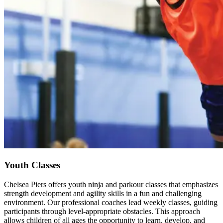
Youth Classes​​​​‌ ‍ ​‍​‍‌‍ ‌ ​‍‌‍‍‌‌‍‌ ‌‍‍‌‌‍ ‍​‍​‍​ ‍‍​‍​‍‌ ​ ‌‍​‌‌‍ ‍‌‍‍‌‌ ‌​‌ ‍‌​‍ ‍‌‍‍‌‌‍ ​‍​‍​‍ ​​‍​‍‌‍‍​‌ ​‍‌‍‌‌‌‍‌‍​‍​‍​ ‍‍​‍​‍‌‍‍​‌ ‌​‌ ‌​‌ ​​‌ ​ ​ ‍‍​‍ ​‍ ‌‍​ ‌‍‍​‌‍‌‌‌‍ ​‌ ​ ‌‍‌‌‌‍​‌‌ ​​‌‍‍‌‌‍‌‌‌ ​‍‌ ​ ​‍ ‍‌ ​ ‌‍​‌‌‍ ‍‌‍‍‌‌ ‌​‌ ‍‌​‍ ‍‌ ​ ‌ ‌​‌ ‌‌‌‍‌​‌‍‍‌‌‍ ​‍ ‌‍‍‌‌‍ ‍‌ ‌​‌‍‌‌‌‍ ‍‌ ‌​​‍ ‌‍‌‌‌‍‌​‌‍‍‌‌ ‌​​‍ ‌‍ ‌‌‍ ‌‍‌​‌‍‌‌​ ‌‌ ​​‌ ​‍‌‍‌‌‌ ​ ‌‍‌‌‌‍ ‍‌ ‌​‌‍​‌‌ ‌​‌‍‍‌‌‍ ‌‍ ‍​ ‍ ‌‍‍‌‌‍‌​​ ‌‌‍‌‍‌‍‌‍​ ‌‍‌‍‌‌‌‍‌‍‌‍​‍​ ‌ ​ ‌ ​‍ ‌​ ​ ‌‍​‍​ ‌​​ ​​​‍ ‌​ ‌​‌‍​ ​ ‍‌‌‍​‍​‍ ‌‌‍​‍‌‍‌‌​ ‍​‌‍​‌​‍ ‌​ ‍‌​ ​‍‌‍‌​‌‍​‌​ ​ ​ ​ ‌‍‌‌‌‍​ ‌‍​‌​ ​ ​ ‌‌​ ​‍​ ‍ ‌ ‌​‌ ‍‌‌ ​​‌‍‌‌​ ‌‌ ​​‌‍​‌‌‍‌ ‌‍‌‌​ ‍ ‌ ​​‌‍​‌‌ ‌​‌‍‍​​ ‌‌ ​​‌‍​‌‌‍‌ ‌‍‌‌‌​​‍‌ ‌‌‌‍‍‌‌‍ ​‌‍‌​‌‍‌‌‌ ​‍​‍‌‌​ ‌‌‌​​‍‌‌ ‌‍‍ ‌‍‌‌‌ ‍‌​‍‌‌​ ​ ‌​‌​​‍‌‌​ ​ ‌​‌​​‍‌‌​ ​‍​ ​‍‌‍​ ‌‍‌‌​ ​‍‌‍‌‍‌‍​ ‌‍‌​‌‍​‍​ ​​​ ‍​‌‍​‌‌‍‌‌​ ‌ ​‍‌‌​ ​‍​ ​‍​‍‌‌​ ‌‌‌​‌​​‍ ‍‌‍​ ‌‍​‌‌ ​‍‌‍‌​‌ ​ ​‍‌‌​ ‌‌‌​​‍‌‌ ‌‍‍ ‌‍‌‌‌ ‍‌​‍‌‌​ ​ ‌​‌​​‍‌‌​ ​ ‌​‌​​‍‌‌​ ​‍​ ​‍‌‍​‌​ ‌‍​ ‌‍​ ‍​​ ‌‍‌‍​‍​ ‌ ‌‍‌‌‌‍‌‍​ ‌‌​ ‌​​ ​‍​‍‌‌​ ​‍​ ​‍​‍‌‌​ ‌‌‌​‌​​‍ ‍‌‍​ ‌‍​‌‌ ​‍‌‍‌​‌‌‌​‌‍‍‌‌ ‌​‌‍ ​‌‍‌‌​ ‌‍​‍‌‍​‌‌ ​ ‌‍‌‌‌‌‌‌‌ ​‍‌‍ ​​ ‌‌‍‍​‌ ‌​‌ ‌​‌ ​​‌ ​ ​‍‌‌​ ​ ‌​​‌​‍‌‌​ ​‍‌​‌‍​‍‌‌​ ​‍‌​‌‍‌‍​ ‌‍‍​‌‍‌‌‌‍ ​‌ ​ ‌‍‌‌‌‍​‌‌ ​​‌‍‍‌‌‍‌‌‌ ​‍‌ ​ ​‍ ‍‌ ​ ‌‍​‌‌‍ ‍‌‍‍‌‌ ‌​‌ ‍‌​‍ ‍‌ ​ ‌ ‌​‌ ‌‌‌‍‌​‌‍‍‌‌‍ ​‍‌‍‌‍‍‌‌‍‌​​ ‌‌‍‌‍‌‍‌‍​ ‌‍‌‍‌‌‌‍‌‍‌‍​‍​ ‌ ​ ‌ ​‍ ‌​ ​ ‌‍​‍​ ‌​​ ​​​‍ ‌​ ‌​‌‍​ ​ ‍‌‌‍​‍​‍ ‌‌‍​‍‌‍‌‌​ ‍​‌‍​‌​‍ ‌​ ‍‌​ ​‍‌‍‌​‌‍​‌​ ​ ​ ​ ‌‍‌‌‌‍​ ‌‍​‌​ ​ ​ ‌‌​ ​‍​‍‌‍‌ ‌​‌ ‍‌‌ ​​‌‍‌‌​ ‌‌ ​​‌‍​‌‌‍‌ ‌‍‌‌​‍‌‍‌ ​​‌‍​‌‌ ‌​‌‍‍​​ ‌‌ ​​‌‍​‌‌‍‌ ‌‍‌‌‌​​‍‌ ‌‌‌‍‍‌‌‍ ​‌‍‌​‌‍‌‌‌ ​‍​‍‌‌​ ‌‌‌​​‍‌‌ ‌‍‍ ‌‍‌‌‌ ‍‌​‍‌‌​ ​ ‌​‌​​‍‌‌​ ​ ‌​‌​​‍‌‌​ ​‍​ ​‍‌‍​ ‌‍‌‌​ ​‍‌‍‌‍‌‍​ ‌‍‌​‌‍​‍​ ​​​ ‍​‌‍​‌‌‍‌‌​ ‌ ​‍‌‌​ ​‍​ ​‍​‍‌‌​ ‌‌‌​‌​​‍ ‍‌‍​ ‌‍​‌‌ ​‍‌‍‌​‌ ​ ​‍‌‌​ ‌‌‌​​‍‌‌ ‌‍‍ ‌‍‌‌‌ ‍‌​‍‌‌​ ​ ‌​‌​​‍‌‌​ ​ ‌​‌​​‍‌‌​ ​‍​ ​‍‌‍​‌​ ‌‍​ ‌‍​ ‍​​ ‌‍‌‍​‍​ ‌ ‌‍‌‌‌‍‌‍​ ‌‌​ ‌​​ ​‍​‍‌‌​ ​‍​ ​‍​‍‌‌​ ‌‌‌​‌​​‍ ‍‌‍​ ‌‍​‌‌ ​‍‌‍‌​‌‌‌​‌‍‍‌‌ ‌​‌‍ ​‌‍‌‌​‍‌‍‌ ​​‌‍‌‌‌ ​‍‌ ​ ‌ ​​‌‍‌‌‌‍​ ‌ ‌​‌‍‍‌‌ ‌‍‌‍‌‌​ ‌‌ ​​‌ ‌‌‌‍​‍‌‍ ​‌‍‍‌‌ ​ ‌‍‍​‌‍‌‌‌‍‌​​‍​‍‌ ‌
Chelsea Piers offers youth ninja and parkour classes that emphasizes
strength development and agility skills in a fun and challenging
environment. Our professional coaches lead weekly classes, guiding
participants through level-appropriate obstacles. This approach
allows children of all ages the opportunity to learn, develop, and