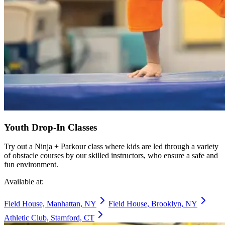
Youth Drop-In Classes​​​​‌ ‍ ​‍​‍‌‍ ‌ ​‍‌‍‍‌‌‍‌ ‌‍‍‌‌‍ ‍​‍​‍​ ‍‍​‍​‍‌ ​ ‌‍​‌‌‍ ‍‌‍‍‌‌ ‌​‌ ‍‌​‍ ‍‌‍‍‌‌‍ ​‍​‍​‍ ​​‍​‍‌‍‍​‌ ​‍‌‍‌‌‌‍‌‍​‍​‍​ ‍‍​‍​‍‌‍‍​‌ ‌​‌ ‌​‌ ​​‌ ​ ​ ‍‍​‍ ​‍ ‌‍​ ‌‍‍​‌‍‌‌‌‍ ​‌ ​ ‌‍‌‌‌‍​‌‌ ​​‌‍‍‌‌‍‌‌‌ ​‍‌ ​ ​‍ ‍‌ ​ ‌‍​‌‌‍ ‍‌‍‍‌‌ ‌​‌ ‍‌​‍ ‍‌ ​ ‌ ‌​‌ ‌‌‌‍‌​‌‍‍‌‌‍ ​‍ ‌‍‍‌‌‍ ‍‌ ‌​‌‍‌‌‌‍ ‍‌ ‌​​‍ ‌‍‌‌‌‍‌​‌‍‍‌‌ ‌​​‍ ‌‍ ‌‌‍ ‌‍‌​‌‍‌‌​ ‌‌ ​​‌ ​‍‌‍‌‌‌ ​ ‌‍‌‌‌‍ ‍‌ ‌​‌‍​‌‌ ‌​‌‍‍‌‌‍ ‌‍ ‍​ ‍ ‌‍‍‌‌‍‌​​ ‌‌‍‌‍‌‍‌‍​ ‌‍‌‍‌‌‌‍‌‍‌‍​‍​ ‌ ​ ‌ ​‍ ‌​ ​ ‌‍​‍​ ‌​​ ​​​‍ ‌​ ‌​‌‍​ ​ ‍‌‌‍​‍​‍ ‌‌‍​‍‌‍‌‌​ ‍​‌‍​‌​‍ ‌​ ‍‌​ ​‍‌‍‌​‌‍​‌​ ​ ​ ​ ‌‍‌‌‌‍​ ‌‍​‌​ ​ ​ ‌‌​ ​‍​ ‍ ‌ ‌​‌ ‍‌‌ ​​‌‍‌‌​ ‌‌ ​​‌‍​‌‌‍‌ ‌‍‌‌​ ‍ ‌ ​​‌‍​‌‌ ‌​‌‍‍​​ ‌‌ ​​‌‍​‌‌‍‌ ‌‍‌‌‌​​‍‌ ‌‌‌‍‍‌‌‍ ​‌‍‌​‌‍‌‌‌ ​‍​‍‌‌​ ‌‌‌​​‍‌‌ ‌‍‍ ‌‍‌‌‌ ‍‌​‍‌‌​ ​ ‌​‌​​‍‌‌​ ​ ‌​‌​​‍‌‌​ ​‍​ ​‍‌‍​ ‌‍‌‌​ ​‍‌‍‌‍‌‍​ ‌‍‌​‌‍​‍​ ​​​ ‍​‌‍​‌‌‍‌‌​ ‌ ​‍‌‌​ ​‍​ ​‍​‍‌‌​ ‌‌‌​‌​​‍ ‍‌‍​ ‌‍​‌‌ ​‍‌‍‌​‌ ​ ​‍‌‌​ ‌‌‌​​‍‌‌ ‌‍‍ ‌‍‌‌‌ ‍‌​‍‌‌​ ​ ‌​‌​​‍‌‌​ ​ ‌​‌​​‍‌‌​ ​‍​ ​‍​ ‍​​ ‍‌‌‍​‌‌‍‌​​ ‌​‌‍‌‍​ ‍​​ ‌‍‌‍‌​​ ​‌​ ‌‍​ ​ ​‍‌‌​ ​‍​ ​‍​‍‌‌​ ‌‌‌​‌​​‍ ‍‌‍​ ‌‍​‌‌ ​‍‌‍‌​‌‌‌​‌‍‍‌‌ ‌​‌‍ ​‌‍‌‌​ ‌‍​‍‌‍​‌‌ ​ ‌‍‌‌‌‌‌‌‌ ​‍‌‍ ​​ ‌‌‍‍​‌ ‌​‌ ‌​‌ ​​‌ ​ ​‍‌‌​ ​ ‌​​‌​‍‌‌​ ​‍‌​‌‍​‍‌‌​ ​‍‌​‌‍‌‍​ ‌‍‍​‌‍‌‌‌‍ ​‌ ​ ‌‍‌‌‌‍​‌‌ ​​‌‍‍‌‌‍‌‌‌ ​‍‌ ​ ​‍ ‍‌ ​ ‌‍​‌‌‍ ‍‌‍‍‌‌ ‌​‌ ‍‌​‍ ‍‌ ​ ‌ ‌​‌ ‌‌‌‍‌​‌‍‍‌‌‍ ​‍‌‍‌‍‍‌‌‍‌​​ ‌‌‍‌‍‌‍‌‍​ ‌‍‌‍‌‌‌‍‌‍‌‍​‍​ ‌ ​ ‌ ​‍ ‌​ ​ ‌‍​‍​ ‌​​ ​​​‍ ‌​ ‌​‌‍​ ​ ‍‌‌‍​‍​‍ ‌‌‍​‍‌‍‌‌​ ‍​‌‍​‌​‍ ‌​ ‍‌​ ​‍‌‍‌​‌‍​‌​ ​ ​ ​ ‌‍‌‌‌‍​ ‌‍​‌​ ​ ​ ‌‌​ ​‍​‍‌‍‌ ‌​‌ ‍‌‌ ​​‌‍‌‌​ ‌‌ ​​‌‍​‌‌‍‌ ‌‍‌‌​‍‌‍‌ ​​‌‍​‌‌ ‌​‌‍‍​​ ‌‌ ​​‌‍​‌‌‍‌ ‌‍‌‌‌​​‍‌ ‌‌‌‍‍‌‌‍ ​‌‍‌​‌‍‌‌‌ ​‍​‍‌‌​ ‌‌‌​​‍‌‌ ‌‍‍ ‌‍‌‌‌ ‍‌​‍‌‌​ ​ ‌​‌​​‍‌‌​ ​ ‌​‌​​‍‌‌​ ​‍​ ​‍‌‍​ ‌‍‌‌​ ​‍‌‍‌‍‌‍​ ‌‍‌​‌‍​‍​ ​​​ ‍​‌‍​‌‌‍‌‌​ ‌ ​‍‌‌​ ​‍​ ​‍​‍‌‌​ ‌‌‌​‌​​‍ ‍‌‍​ ‌‍​‌‌ ​‍‌‍‌​‌ ​ ​‍‌‌​ ‌‌‌​​‍‌‌ ‌‍‍ ‌‍‌‌‌ ‍‌​‍‌‌​ ​ ‌​‌​​‍‌‌​ ​ ‌​‌​​‍‌‌​ ​‍​ ​‍​ ‍​​ ‍‌‌‍​‌‌‍‌​​ ‌​‌‍‌‍​ ‍​​ ‌‍‌‍‌​​ ​‌​ ‌‍​ ​ ​‍‌‌​ ​‍​ ​‍​‍‌‌​ ‌‌‌​‌​​‍ ‍‌‍​ ‌‍​‌‌ ​‍‌‍‌​‌‌‌​‌‍‍‌‌ ‌​‌‍ ​‌‍‌‌​‍‌‍‌ ​​‌‍‌‌‌ ​‍‌ ​ ‌ ​​‌‍‌‌‌‍​ ‌ ‌​‌‍‍‌‌ ‌‍‌‍‌‌​ ‌‌ ​​‌ ‌‌‌‍​‍‌‍ ​‌‍‍‌‌ ​ ‌‍‍​‌‍‌‌‌‍‌​​‍​‍‌ ‌
Try out a Ninja + Parkour class where kids are led through a variety
of obstacle courses by our skilled instructors, who ensure a safe and
fun environment.​​​​‌ ‍ ​‍​‍‌‍ ‌ ​‍‌‍‍‌‌‍‌ ‌‍‍‌‌‍ ‍​‍​‍​ ‍‍​‍​‍‌ ​ ‌‍​‌‌‍ ‍‌‍‍‌‌ ‌​‌ ‍‌​‍ ‍‌‍‍‌‌‍ ​‍​‍​‍ ​​‍​‍‌‍‍​‌ ​‍‌‍‌‌‌‍‌‍​‍​‍​ ‍‍​‍​‍‌‍‍​‌ ‌​‌ ‌​‌ ​​‌ ​ ​ ‍‍​‍ ​‍ ‌‍​ ‌‍‍​‌‍‌‌‌‍ ​‌ ​ ‌‍‌‌‌‍​‌‌ ​​‌‍‍‌‌‍‌‌‌ ​‍‌ ​ ​‍ ‍‌ ​ ‌‍​‌‌‍ ‍‌‍‍‌‌ ‌​‌ ‍‌​‍ ‍‌ ​ ‌ ‌​‌ ‌‌‌‍‌​‌‍‍‌‌‍ ​‍ ‌‍‍‌‌‍ ‍‌ ‌​‌‍‌‌‌‍ ‍‌ ‌​​‍ ‌‍‌‌‌‍‌​‌‍‍‌‌ ‌​​‍ ‌‍ ‌‌‍ ‌‍‌​‌‍‌‌​ ‌‌ ​​‌ ​‍‌‍‌‌‌ ​ ‌‍‌‌‌‍ ‍‌ ‌​‌‍​‌‌ ‌​‌‍‍‌‌‍ ‌‍ ‍​ ‍ ‌‍‍‌‌‍‌​​ ‌‌‍‌‍‌‍‌‍​ ‌‍‌‍‌‌‌‍‌‍‌‍​‍​ ‌ ​ ‌ ​‍ ‌​ ​ ‌‍​‍​ ‌​​ ​​​‍ ‌​ ‌​‌‍​ ​ ‍‌‌‍​‍​‍ ‌‌‍​‍‌‍‌‌​ ‍​‌‍​‌​‍ ‌​ ‍‌​ ​‍‌‍‌​‌‍​‌​ ​ ​ ​ ‌‍‌‌‌‍​ ‌‍​‌​ ​ ​ ‌‌​ ​‍​ ‍ ‌ ‌​‌ ‍‌‌ ​​‌‍‌‌​ ‌‌ ​​‌‍​‌‌‍‌ ‌‍‌‌​ ‍ ‌ ​​‌‍​‌‌ ‌​‌‍‍​​ ‌‌ ​​‌‍​‌‌‍‌ ‌‍‌‌‌​​‍‌ ‌‌‌‍‍‌‌‍ ​‌‍‌​‌‍‌‌‌ ​‍​‍‌‌​ ‌‌‌​​‍‌‌ ‌‍‍ ‌‍‌‌‌ ‍‌​‍‌‌​ ​ ‌​‌​​‍‌‌​ ​ ‌​‌​​‍‌‌​ ​‍​ ​‍‌‍​ ‌‍‌‌​ ​‍‌‍‌‍‌‍​ ‌‍‌​‌‍​‍​ ​​​ ‍​‌‍​‌‌‍‌‌​ ‌ ​‍‌‌​ ​‍​ ​‍​‍‌‌​ ‌‌‌​‌​​‍ ‍‌‍​ ‌‍​‌‌ ​‍‌‍‌​‌ ​ ​‍‌‌​ ‌‌‌​​‍‌‌ ‌‍‍ ‌‍‌‌‌ ‍‌​‍‌‌​ ​ ‌​‌​​‍‌‌​ ​ ‌​‌​​‍‌‌​ ​‍​ ​‍​ ‍​​ ‍‌‌‍​‌‌‍‌​​ ‌​‌‍‌‍​ ‍​​ ‌‍‌‍‌​​ ​‌​ ‌‍​ ​ ​‍‌‌​ ​‍​ ​‍​‍‌‌​ ‌‌‌​‌​​‍ ‍‌‍​ ‌‍​‌‌ ​‍‌‍‌​‌​‌​‌‍‌‌‌ ​ ‌‍​ ‌ ​‍‌‍‍‌‌ ​​‌ ‌​‌‍‍‌‌‍ ‌‍ ‍​ ‌‍​‍‌‍​‌‌ ​ ‌‍‌‌‌‌‌‌‌ ​‍‌‍ ​​ ‌‌‍‍​‌ ‌​‌ ‌​‌ ​​‌ ​ ​‍‌‌​ ​ ‌​​‌​‍‌‌​ ​‍‌​‌‍​‍‌‌​ ​‍‌​‌‍‌‍​ ‌‍‍​‌‍‌‌‌‍ ​‌ ​ ‌‍‌‌‌‍​‌‌ ​​‌‍‍‌‌‍‌‌‌ ​‍‌ ​ ​‍ ‍‌ ​ ‌‍​‌‌‍ ‍‌‍‍‌‌ ‌​‌ ‍‌​‍ ‍‌ ​ ‌ ‌​‌ ‌‌‌‍‌​‌‍‍‌‌‍ ​‍‌‍‌‍‍‌‌‍‌​​ ‌‌‍‌‍‌‍‌‍​ ‌‍‌‍‌‌‌‍‌‍‌‍​‍​ ‌ ​ ‌ ​‍ ‌​ ​ ‌‍​‍​ ‌​​ ​​​‍ ‌​ ‌​‌‍​ ​ ‍‌‌‍​‍​‍ ‌‌‍​‍‌‍‌‌​ ‍​‌‍​‌​‍ ‌​ ‍‌​ ​‍‌‍‌​‌‍​‌​ ​ ​ ​ ‌‍‌‌‌‍​ ‌‍​‌​ ​ ​ ‌‌​ ​‍​‍‌‍‌ ‌​‌ ‍‌‌ ​​‌‍‌‌​ ‌‌ ​​‌‍​‌‌‍‌ ‌‍‌‌​‍‌‍‌ ​​‌‍​‌‌ ‌​‌‍‍​​ ‌‌ ​​‌‍​‌‌‍‌ ‌‍‌‌‌​​‍‌ ‌‌‌‍‍‌‌‍ ​‌‍‌​‌‍‌‌‌ ​‍​‍‌‌​ ‌‌‌​​‍‌‌ ‌‍‍ ‌‍‌‌‌ ‍‌​‍‌‌​ ​ ‌​‌​​‍‌‌​ ​ ‌​‌​​‍‌‌​ ​‍​ ​‍‌‍​ ‌‍‌‌​ ​‍‌‍‌‍‌‍​ ‌‍‌​‌‍​‍​ ​​​ ‍​‌‍​‌‌‍‌‌​ ‌ ​‍‌‌​ ​‍​ ​‍​‍‌‌​ ‌‌‌​‌​​‍ ‍‌‍​ ‌‍​‌‌ ​‍‌‍‌​‌ ​ ​‍‌‌​ ‌‌‌​​‍‌‌ ‌‍‍ ‌‍‌‌‌ ‍‌​‍‌‌​ ​ ‌​‌​​‍‌‌​ ​ ‌​‌​​‍‌‌​ ​‍​ ​‍​ ‍​​ ‍‌‌‍​‌‌‍‌​​ ‌​‌‍‌‍​ ‍​​ ‌‍‌‍‌​​ ​‌​ ‌‍​ ​ ​‍‌‌​ ​‍​ ​‍​‍‌‌​ ‌‌‌​‌​​‍ ‍‌‍​ ‌‍​‌‌ ​‍‌‍‌​‌​‌​‌‍‌‌‌ ​ ‌‍​ ‌ ​‍‌‍‍‌‌ ​​‌ ‌​‌‍‍‌‌‍ ‌‍ ‍​‍‌‍‌ ​​‌‍‌‌‌ ​‍‌ ​ ‌ ​​‌‍‌‌‌‍​ ‌ ‌​‌‍‍‌‌ ‌‍‌‍‌‌​ ‌‌ ​​‌ ‌‌‌‍​‍‌‍ ​‌‍‍‌‌ ​ ‌‍‍​‌‍‌‌‌‍‌​​‍​‍‌ ‌
Available at:​​​​‌ ‍ ​‍​‍‌‍ ‌ ​‍‌‍‍‌‌‍‌ ‌‍‍‌‌‍ ‍​‍​‍​ ‍‍​‍​‍‌ ​ ‌‍​‌‌‍ ‍‌‍‍‌‌ ‌​‌ ‍‌​‍ ‍‌‍‍‌‌‍ ​‍​‍​‍ ​​‍​‍‌‍‍​‌ ​‍‌‍‌‌‌‍‌‍​‍​‍​ ‍‍​‍​‍‌‍‍​‌ ‌​‌ ‌​‌ ​​‌ ​ ​ ‍‍​‍ ​‍ ‌‍​ ‌‍‍​‌‍‌‌‌‍ ​‌ ​ ‌‍‌‌‌‍​‌‌ ​​‌‍‍‌‌‍‌‌‌ ​‍‌ ​ ​‍ ‍‌ ​ ‌‍​‌‌‍ ‍‌‍‍‌‌ ‌​‌ ‍‌​‍ ‍‌ ​ ‌ ‌​‌ ‌‌‌‍‌​‌‍‍‌‌‍ ​‍ ‌‍‍‌‌‍ ‍‌ ‌​‌‍‌‌‌‍ ‍‌ ‌​​‍ ‌‍‌‌‌‍‌​‌‍‍‌‌ ‌​​‍ ‌‍ ‌‌‍ ‌‍‌​‌‍‌‌​ ‌‌ ​​‌ ​‍‌‍‌‌‌ ​ ‌‍‌‌‌‍ ‍‌ ‌​‌‍​‌‌ ‌​‌‍‍‌‌‍ ‌‍ ‍​ ‍ ‌‍‍‌‌‍‌​​ ‌‌‍‌‍‌‍‌‍​ ‌‍‌‍‌‌‌‍‌‍‌‍​‍​ ‌ ​ ‌ ​‍ ‌​ ​ ‌‍​‍​ ‌​​ ​​​‍ ‌​ ‌​‌‍​ ​ ‍‌‌‍​‍​‍ ‌‌‍​‍‌‍‌‌​ ‍​‌‍​‌​‍ ‌​ ‍‌​ ​‍‌‍‌​‌‍​‌​ ​ ​ ​ ‌‍‌‌‌‍​ ‌‍​‌​ ​ ​ ‌‌​ ​‍​ ‍ ‌ ‌​‌ ‍‌‌ ​​‌‍‌‌​ ‌‌ ​​‌‍​‌‌‍‌ ‌‍‌‌​ ‍ ‌ ​​‌‍​‌‌ ‌​‌‍‍​​ ‌‌ ​​‌‍​‌‌‍‌ ‌‍‌‌‌​​‍‌ ‌‌‌‍‍‌‌‍ ​‌‍‌​‌‍‌‌‌ ​‍​‍‌‌​ ‌‌‌​​‍‌‌ ‌‍‍ ‌‍‌‌‌ ‍‌​‍‌‌​ ​ ‌​‌​​‍‌‌​ ​ ‌​‌​​‍‌‌​ ​‍​ ​‍‌‍​ ‌‍‌‌​ ​‍‌‍‌‍‌‍​ ‌‍‌​‌‍​‍​ ​​​ ‍​‌‍​‌‌‍‌‌​ ‌ ​‍‌‌​ ​‍​ ​‍​‍‌‌​ ‌‌‌​‌​​‍ ‍‌‍​ ‌‍​‌‌ ​‍‌‍‌​‌ ​ ​‍‌‌​ ‌‌‌​​‍‌‌ ‌‍‍ ‌‍‌‌‌ ‍‌​‍‌‌​ ​ ‌​‌​​‍‌‌​ ​ ‌​‌​​‍‌‌​ ​‍​ ​‍​ ‍​​ ‍‌‌‍​‌‌‍‌​​ ‌​‌‍‌‍​ ‍​​ ‌‍‌‍‌​​ ​‌​ ‌‍​ ​ ​‍‌‌​ ​‍​ ​‍​‍‌‌​ ‌‌‌​‌​​‍ ‍‌ ​ ‌ ‌‌‌‍​‍‌ ‌​‌‍‍‌‌ ‌​‌‍ ​‌‍‌‌​ ‌‍​‍‌‍​‌‌ ​ ‌‍‌‌‌‌‌‌‌ ​‍‌‍ ​​ ‌‌‍‍​‌ ‌​‌ ‌​‌ ​​‌ ​ ​‍‌‌​ ​ ‌​​‌​‍‌‌​ ​‍‌​‌‍​‍‌‌​ ​‍‌​‌‍‌‍​ ‌‍‍​‌‍‌‌‌‍ ​‌ ​ ‌‍‌‌‌‍​‌‌ ​​‌‍‍‌‌‍‌‌‌ ​‍‌ ​ ​‍ ‍‌ ​ ‌‍​‌‌‍ ‍‌‍‍‌‌ ‌​‌ ‍‌​‍ ‍‌ ​ ‌ ‌​‌ ‌‌‌‍‌​‌‍‍‌‌‍ ​‍‌‍‌‍‍‌‌‍‌​​ ‌‌‍‌‍‌‍‌‍​ ‌‍‌‍‌‌‌‍‌‍‌‍​‍​ ‌ ​ ‌ ​‍ ‌​ ​ ‌‍​‍​ ‌​​ ​​​‍ ‌​ ‌​‌‍​ ​ ‍‌‌‍​‍​‍ ‌‌‍​‍‌‍‌‌​ ‍​‌‍​‌​‍ ‌​ ‍‌​ ​‍‌‍‌​‌‍​‌​ ​ ​ ​ ‌‍‌‌‌‍​ ‌‍​‌​ ​ ​ ‌‌​ ​‍​‍‌‍‌ ‌​‌ ‍‌‌ ​​‌‍‌‌​ ‌‌ ​​‌‍​‌‌‍‌ ‌‍‌‌​‍‌‍‌ ​​‌‍​‌‌ ‌​‌‍‍​​ ‌‌ ​​‌‍​‌‌‍‌ ‌‍‌‌‌​​‍‌ ‌‌‌‍‍‌‌‍ ​‌‍‌​‌‍‌‌‌ ​‍​‍‌‌​ ‌‌‌​​‍‌‌ ‌‍‍ ‌‍‌‌‌ ‍‌​‍‌‌​ ​ ‌​‌​​‍‌‌​ ​ ‌​‌​​‍‌‌​ ​‍​ ​‍‌‍​ ‌‍‌‌​ ​‍‌‍‌‍‌‍​ ‌‍‌​‌‍​‍​ ​​​ ‍​‌‍​‌‌‍‌‌​ ‌ ​‍‌‌​ ​‍​ ​‍​‍‌‌​ ‌‌‌​‌​​‍ ‍‌‍​ ‌‍​‌‌ ​‍‌‍‌​‌ ​ ​‍‌‌​ ‌‌‌​​‍‌‌ ‌‍‍ ‌‍‌‌‌ ‍‌​‍‌‌​ ​ ‌​‌​​‍‌‌​ ​ ‌​‌​​‍‌‌​ ​‍​ ​‍​ ‍​​ ‍‌‌‍​‌‌‍‌​​ ‌​‌‍‌‍​ ‍​​ ‌‍‌‍‌​​ ​‌​ ‌‍​ ​ ​‍‌‌​ ​‍​ ​‍​‍‌‌​ ‌‌‌​‌​​‍ ‍‌ ​ ‌ ‌‌‌‍​‍‌ ‌​‌‍‍‌‌ ‌​‌‍ ​‌‍‌‌​‍‌‍‌ ​​‌‍‌‌‌ ​‍‌ ​ ‌ ​​‌‍‌‌‌‍​ ‌ ‌​‌‍‍‌‌ ‌‍‌‍‌‌​ ‌‌ ​​‌ ‌‌‌‍​‍‌‍ ​‌‍‍‌‌ ​ ‌‍‍​‌‍‌‌‌‍‌​​‍​‍‌ ‌
Field House, Manhattan, NY​​​​‌ ‍ ​‍​‍‌‍ ‌ ​‍‌‍‍‌‌‍‌ ‌‍‍‌‌‍ ‍​‍​‍​ ‍‍​‍​‍‌ ​ ‌‍​‌‌‍ ‍‌‍‍‌‌ ‌​‌ ‍‌​‍ ‍‌‍‍‌‌‍ ​‍​‍​‍ ​​‍​‍‌‍‍​‌ ​‍‌‍‌‌‌‍‌‍​‍​‍​ ‍‍​‍​‍‌‍‍​‌ ‌​‌ ‌​‌ ​​‌ ​ ​ ‍‍​‍ ​‍ ‌‍​ ‌‍‍​‌‍‌‌‌‍ ​‌ ​ ‌‍‌‌‌‍​‌‌ ​​‌‍‍‌‌‍‌‌‌ ​‍‌ ​ ​‍ ‍‌ ​ ‌‍​‌‌‍ ‍‌‍‍‌‌ ‌​‌ ‍‌​‍ ‍‌ ​ ‌ ‌​‌ ‌‌‌‍‌​‌‍‍‌‌‍ ​‍ ‌‍‍‌‌‍ ‍‌ ‌​‌‍‌‌‌‍ ‍‌ ‌​​‍ ‌‍‌‌‌‍‌​‌‍‍‌‌ ‌​​‍ ‌‍ ‌‌‍ ‌‍‌​‌‍‌‌​ ‌‌ ​​‌ ​‍‌‍‌‌‌ ​ ‌‍‌‌‌‍ ‍‌ ‌​‌‍​‌‌ ‌​‌‍‍‌‌‍ ‌‍ ‍​ ‍ ‌‍‍‌‌‍‌​​ ‌‌‍‌‍‌‍‌‍​ ‌‍‌‍‌‌‌‍‌‍‌‍​‍​ ‌ ​ ‌ ​‍ ‌​ ​ ‌‍​‍​ ‌​​ ​​​‍ ‌​ ‌​‌‍​ ​ ‍‌‌‍​‍​‍ ‌‌‍​‍‌‍‌‌​ ‍​‌‍​‌​‍ ‌​ ‍‌​ ​‍‌‍‌​‌‍​‌​ ​ ​ ​ ‌‍‌‌‌‍​ ‌‍​‌​ ​ ​ ‌‌​ ​‍​ ‍ ‌ ‌​‌ ‍‌‌ ​​‌‍‌‌​ ‌‌ ​​‌‍​‌‌‍‌ ‌‍‌‌​ ‍ ‌ ​​‌‍​‌‌ ‌​‌‍‍​​ ‌‌ ​​‌‍​‌‌‍‌ ‌‍‌‌‌​​‍‌ ‌‌‌‍‍‌‌‍ ​‌‍‌​‌‍‌‌‌ ​‍​‍‌‌​ ‌‌‌​​‍‌‌ ‌‍‍ ‌‍‌‌‌ ‍‌​‍‌‌​ ​ ‌​‌​​‍‌‌​ ​ ‌​‌​​‍‌‌​ ​‍​ ​‍‌‍​ ‌‍‌‌​ ​‍‌‍‌‍‌‍​ ‌‍‌​‌‍​‍​ ​​​ ‍​‌‍​‌‌‍‌‌​ ‌ ​‍‌‌​ ​‍​ ​‍​‍‌‌​ ‌‌‌​‌​​‍ ‍‌‍​ ‌‍​‌‌ ​‍‌‍‌​‌ ​ ​‍‌‌​ ‌‌‌​​‍‌‌ ‌‍‍ ‌‍‌‌‌ ‍‌​‍‌‌​ ​ ‌​‌​​‍‌‌​ ​ ‌​‌​​‍‌‌​ ​‍​ ​‍​ ‍​​ ‍‌‌‍​‌‌‍‌​​ ‌​‌‍‌‍​ ‍​​ ‌‍‌‍‌​​ ​‌​ ‌‍​ ​ ​‍‌‌​ ​‍​ ​‍​‍‌‌​ ‌‌‌​‌​​‍ ‍‌‍​‍‌ ‌‌‌ ‌​‌ ‌​‌‍ ‌‍ ‍‌ ​ ​‍‌‌​ ‌‌‌​​‍‌‌ ‌‍‍ ‌‍‌‌‌ ‍‌​‍‌‌​ ​ ‌​‌​​‍‌‌​ ​ ‌​‌​​‍‌‌​ ​‍​ ​‍​ ​ ​ ​​​ ‍‌‌‍​ ‌‍​‌‌‍‌‍‌‍‌​‌‍​‍‌‍‌​‌‍‌‍‌‍‌‍​ ‍​​‍‌‌​ ​‍​ ​‍​‍‌‌​ ‌‌‌​‌​​‍ ‍‌ ‌​‌‍‌‌‌ ‍​‌ ‌​​ ‌‍​‍‌‍​‌‌ ​ ‌‍‌‌‌‌‌‌‌ ​‍‌‍ ​​ ‌‌‍‍​‌ ‌​‌ ‌​‌ ​​‌ ​ ​‍‌‌​ ​ ‌​​‌​‍‌‌​ ​‍‌​‌‍​‍‌‌​ ​‍‌​‌‍‌‍​ ‌‍‍​‌‍‌‌‌‍ ​‌ ​ ‌‍‌‌‌‍​‌‌ ​​‌‍‍‌‌‍‌‌‌ ​‍‌ ​ ​‍ ‍‌ ​ ‌‍​‌‌‍ ‍‌‍‍‌‌ ‌​‌ ‍‌​‍ ‍‌ ​ ‌ ‌​‌ ‌‌‌‍‌​‌‍‍‌‌‍ ​‍‌‍‌‍‍‌‌‍‌​​ ‌‌‍‌‍‌‍‌‍​ ‌‍‌‍‌‌‌‍‌‍‌‍​‍​ ‌ ​ ‌ ​‍ ‌​ ​ ‌‍​‍​ ‌​​ ​​​‍ ‌​ ‌​‌‍​ ​ ‍‌‌‍​‍​‍ ‌‌‍​‍‌‍‌‌​ ‍​‌‍​‌​‍ ‌​ ‍‌​ ​‍‌‍‌​‌‍​‌​ ​ ​ ​ ‌‍‌‌‌‍​ ‌‍​‌​ ​ ​ ‌‌​ ​‍​‍‌‍‌ ‌​‌ ‍‌‌ ​​‌‍‌‌​ ‌‌ ​​‌‍​‌‌‍‌ ‌‍‌‌​‍‌‍‌ ​​‌‍​‌‌ ‌​‌‍‍​​ ‌‌ ​​‌‍​‌‌‍‌ ‌‍‌‌‌​​‍‌ ‌‌‌‍‍‌‌‍ ​‌‍‌​‌‍‌‌‌ ​‍​‍‌‌​ ‌‌‌​​‍‌‌ ‌‍‍ ‌‍‌‌‌ ‍‌​‍‌‌​ ​ ‌​‌​​‍‌‌​ ​ ‌​‌​​‍‌‌​ ​‍​ ​‍‌‍​ ‌‍‌‌​ ​‍‌‍‌‍‌‍​ ‌‍‌​‌‍​‍​ ​​​ ‍​‌‍​‌‌‍‌‌​ ‌ ​‍‌‌​ ​‍​ ​‍​‍‌‌​ ‌‌‌​‌​​‍ ‍‌‍​ ‌‍​‌‌ ​‍‌‍‌​‌ ​ ​‍‌‌​ ‌‌‌​​‍‌‌ ‌‍‍ ‌‍‌‌‌ ‍‌​‍‌‌​ ​ ‌​‌​​‍‌‌​ ​ ‌​‌​​‍‌‌​ ​‍​ ​‍​ ‍​​ ‍‌‌‍​‌‌‍‌​​ ‌​‌‍‌‍​ ‍​​ ‌‍‌‍‌​​ ​‌​ ‌‍​ ​ ​‍‌‌​ ​‍​ ​‍​‍‌‌​ ‌‌‌​‌​​‍ ‍‌‍​‍‌ ‌‌‌ ‌​‌ ‌​‌‍ ‌‍ ‍‌ ​ ​‍‌‌​ ‌‌‌​​‍‌‌ ‌‍‍ ‌‍‌‌‌ ‍‌​‍‌‌​ ​ ‌​‌​​‍‌‌​ ​ ‌​‌​​‍‌‌​ ​‍​ ​‍​ ​ ​ ​​​ ‍‌‌‍​ ‌‍​‌‌‍‌‍‌‍‌​‌‍​‍‌‍‌​‌‍‌‍‌‍‌‍​ ‍​​‍‌‌​ ​‍​ ​‍​‍‌‌​ ‌‌‌​‌​​‍ ‍‌ ‌​‌‍‌‌‌ ‍​‌ ‌​​‍‌‍‌ ​​‌‍‌‌‌ ​‍‌ ​ ‌ ​​‌‍‌‌‌‍​ ‌ ‌​‌‍‍‌‌ ‌‍‌‍‌‌​ ‌‌ ​​‌ ‌‌‌‍​‍‌‍ ​‌‍‍‌‌ ​ ‌‍‍​‌‍‌‌‌‍‌​​‍​‍‌ ‌
Field House, Brooklyn, NY​​​​‌ ‍ ​‍​‍‌‍ ‌ ​‍‌‍‍‌‌‍‌ ‌‍‍‌‌‍ ‍​‍​‍​ ‍‍​‍​‍‌ ​ ‌‍​‌‌‍ ‍‌‍‍‌‌ ‌​‌ ‍‌​‍ ‍‌‍‍‌‌‍ ​‍​‍​‍ ​​‍​‍‌‍‍​‌ ​‍‌‍‌‌‌‍‌‍​‍​‍​ ‍‍​‍​‍‌‍‍​‌ ‌​‌ ‌​‌ ​​‌ ​ ​ ‍‍​‍ ​‍ ‌‍​ ‌‍‍​‌‍‌‌‌‍ ​‌ ​ ‌‍‌‌‌‍​‌‌ ​​‌‍‍‌‌‍‌‌‌ ​‍‌ ​ ​‍ ‍‌ ​ ‌‍​‌‌‍ ‍‌‍‍‌‌ ‌​‌ ‍‌​‍ ‍‌ ​ ‌ ‌​‌ ‌‌‌‍‌​‌‍‍‌‌‍ ​‍ ‌‍‍‌‌‍ ‍‌ ‌​‌‍‌‌‌‍ ‍‌ ‌​​‍ ‌‍‌‌‌‍‌​‌‍‍‌‌ ‌​​‍ ‌‍ ‌‌‍ ‌‍‌​‌‍‌‌​ ‌‌ ​​‌ ​‍‌‍‌‌‌ ​ ‌‍‌‌‌‍ ‍‌ ‌​‌‍​‌‌ ‌​‌‍‍‌‌‍ ‌‍ ‍​ ‍ ‌‍‍‌‌‍‌​​ ‌‌‍‌‍‌‍‌‍​ ‌‍‌‍‌‌‌‍‌‍‌‍​‍​ ‌ ​ ‌ ​‍ ‌​ ​ ‌‍​‍​ ‌​​ ​​​‍ ‌​ ‌​‌‍​ ​ ‍‌‌‍​‍​‍ ‌‌‍​‍‌‍‌‌​ ‍​‌‍​‌​‍ ‌​ ‍‌​ ​‍‌‍‌​‌‍​‌​ ​ ​ ​ ‌‍‌‌‌‍​ ‌‍​‌​ ​ ​ ‌‌​ ​‍​ ‍ ‌ ‌​‌ ‍‌‌ ​​‌‍‌‌​ ‌‌ ​​‌‍​‌‌‍‌ ‌‍‌‌​ ‍ ‌ ​​‌‍​‌‌ ‌​‌‍‍​​ ‌‌ ​​‌‍​‌‌‍‌ ‌‍‌‌‌​​‍‌ ‌‌‌‍‍‌‌‍ ​‌‍‌​‌‍‌‌‌ ​‍​‍‌‌​ ‌‌‌​​‍‌‌ ‌‍‍ ‌‍‌‌‌ ‍‌​‍‌‌​ ​ ‌​‌​​‍‌‌​ ​ ‌​‌​​‍‌‌​ ​‍​ ​‍‌‍​ ‌‍‌‌​ ​‍‌‍‌‍‌‍​ ‌‍‌​‌‍​‍​ ​​​ ‍​‌‍​‌‌‍‌‌​ ‌ ​‍‌‌​ ​‍​ ​‍​‍‌‌​ ‌‌‌​‌​​‍ ‍‌‍​ ‌‍​‌‌ ​‍‌‍‌​‌ ​ ​‍‌‌​ ‌‌‌​​‍‌‌ ‌‍‍ ‌‍‌‌‌ ‍‌​‍‌‌​ ​ ‌​‌​​‍‌‌​ ​ ‌​‌​​‍‌‌​ ​‍​ ​‍​ ‍​​ ‍‌‌‍​‌‌‍‌​​ ‌​‌‍‌‍​ ‍​​ ‌‍‌‍‌​​ ​‌​ ‌‍​ ​ ​‍‌‌​ ​‍​ ​‍​‍‌‌​ ‌‌‌​‌​​‍ ‍‌‍​‍‌ ‌‌‌ ‌​‌ ‌​‌‍ ‌‍ ‍‌ ​ ​‍‌‌​ ‌‌‌​​‍‌‌ ‌‍‍ ‌‍‌‌‌ ‍‌​‍‌‌​ ​ ‌​‌​​‍‌‌​ ​ ‌​‌​​‍‌‌​ ​‍​ ​‍‌‍‌‌‌‍​ ​ ‍‌‌‍‌​​ ‍‌​ ​ ‌‍​‌​ ‌‌‌‍‌​‌‍​‌‌‍‌​‌‍​ ​‍‌‌​ ​‍​ ​‍​‍‌‌​ ‌‌‌​‌​​‍ ‍‌ ‌​‌‍‌‌‌ ‍​‌ ‌​​ ‌‍​‍‌‍​‌‌ ​ ‌‍‌‌‌‌‌‌‌ ​‍‌‍ ​​ ‌‌‍‍​‌ ‌​‌ ‌​‌ ​​‌ ​ ​‍‌‌​ ​ ‌​​‌​‍‌‌​ ​‍‌​‌‍​‍‌‌​ ​‍‌​‌‍‌‍​ ‌‍‍​‌‍‌‌‌‍ ​‌ ​ ‌‍‌‌‌‍​‌‌ ​​‌‍‍‌‌‍‌‌‌ ​‍‌ ​ ​‍ ‍‌ ​ ‌‍​‌‌‍ ‍‌‍‍‌‌ ‌​‌ ‍‌​‍ ‍‌ ​ ‌ ‌​‌ ‌‌‌‍‌​‌‍‍‌‌‍ ​‍‌‍‌‍‍‌‌‍‌​​ ‌‌‍‌‍‌‍‌‍​ ‌‍‌‍‌‌‌‍‌‍‌‍​‍​ ‌ ​ ‌ ​‍ ‌​ ​ ‌‍​‍​ ‌​​ ​​​‍ ‌​ ‌​‌‍​ ​ ‍‌‌‍​‍​‍ ‌‌‍​‍‌‍‌‌​ ‍​‌‍​‌​‍ ‌​ ‍‌​ ​‍‌‍‌​‌‍​‌​ ​ ​ ​ ‌‍‌‌‌‍​ ‌‍​‌​ ​ ​ ‌‌​ ​‍​‍‌‍‌ ‌​‌ ‍‌‌ ​​‌‍‌‌​ ‌‌ ​​‌‍​‌‌‍‌ ‌‍‌‌​‍‌‍‌ ​​‌‍​‌‌ ‌​‌‍‍​​ ‌‌ ​​‌‍​‌‌‍‌ ‌‍‌‌‌​​‍‌ ‌‌‌‍‍‌‌‍ ​‌‍‌​‌‍‌‌‌ ​‍​‍‌‌​ ‌‌‌​​‍‌‌ ‌‍‍ ‌‍‌‌‌ ‍‌​‍‌‌​ ​ ‌​‌​​‍‌‌​ ​ ‌​‌​​‍‌‌​ ​‍​ ​‍‌‍​ ‌‍‌‌​ ​‍‌‍‌‍‌‍​ ‌‍‌​‌‍​‍​ ​​​ ‍​‌‍​‌‌‍‌‌​ ‌ ​‍‌‌​ ​‍​ ​‍​‍‌‌​ ‌‌‌​‌​​‍ ‍‌‍​ ‌‍​‌‌ ​‍‌‍‌​‌ ​ ​‍‌‌​ ‌‌‌​​‍‌‌ ‌‍‍ ‌‍‌‌‌ ‍‌​‍‌‌​ ​ ‌​‌​​‍‌‌​ ​ ‌​‌​​‍‌‌​ ​‍​ ​‍​ ‍​​ ‍‌‌‍​‌‌‍‌​​ ‌​‌‍‌‍​ ‍​​ ‌‍‌‍‌​​ ​‌​ ‌‍​ ​ ​‍‌‌​ ​‍​ ​‍​‍‌‌​ ‌‌‌​‌​​‍ ‍‌‍​‍‌ ‌‌‌ ‌​‌ ‌​‌‍ ‌‍ ‍‌ ​ ​‍‌‌​ ‌‌‌​​‍‌‌ ‌‍‍ ‌‍‌‌‌ ‍‌​‍‌‌​ ​ ‌​‌​​‍‌‌​ ​ ‌​‌​​‍‌‌​ ​‍​ ​‍‌‍‌‌‌‍​ ​ ‍‌‌‍‌​​ ‍‌​ ​ ‌‍​‌​ ‌‌‌‍‌​‌‍​‌‌‍‌​‌‍​ ​‍‌‌​ ​‍​ ​‍​‍‌‌​ ‌‌‌​‌​​‍ ‍‌ ‌​‌‍‌‌‌ ‍​‌ ‌​​‍‌‍‌ ​​‌‍‌‌‌ ​‍‌ ​ ‌ ​​‌‍‌‌‌‍​ ‌ ‌​‌‍‍‌‌ ‌‍‌‍‌‌​ ‌‌ ​​‌ ‌‌‌‍​‍‌‍ ​‌‍‍‌‌ ​ ‌‍‍​‌‍‌‌‌‍‌​​‍​‍‌ ‌
Athletic Club, Stamford, CT​​​​‌ ‍ ​‍​‍‌‍ ‌ ​‍‌‍‍‌‌‍‌ ‌‍‍‌‌‍ ‍​‍​‍​ ‍‍​‍​‍‌ ​ ‌‍​‌‌‍ ‍‌‍‍‌‌ ‌​‌ ‍‌​‍ ‍‌‍‍‌‌‍ ​‍​‍​‍ ​​‍​‍‌‍‍​‌ ​‍‌‍‌‌‌‍‌‍​‍​‍​ ‍‍​‍​‍‌‍‍​‌ ‌​‌ ‌​‌ ​​‌ ​ ​ ‍‍​‍ ​‍ ‌‍​ ‌‍‍​‌‍‌‌‌‍ ​‌ ​ ‌‍‌‌‌‍​‌‌ ​​‌‍‍‌‌‍‌‌‌ ​‍‌ ​ ​‍ ‍‌ ​ ‌‍​‌‌‍ ‍‌‍‍‌‌ ‌​‌ ‍‌​‍ ‍‌ ​ ‌ ‌​‌ ‌‌‌‍‌​‌‍‍‌‌‍ ​‍ ‌‍‍‌‌‍ ‍‌ ‌​‌‍‌‌‌‍ ‍‌ ‌​​‍ ‌‍‌‌‌‍‌​‌‍‍‌‌ ‌​​‍ ‌‍ ‌‌‍ ‌‍‌​‌‍‌‌​ ‌‌ ​​‌ ​‍‌‍‌‌‌ ​ ‌‍‌‌‌‍ ‍‌ ‌​‌‍​‌‌ ‌​‌‍‍‌‌‍ ‌‍ ‍​ ‍ ‌‍‍‌‌‍‌​​ ‌‌‍‌‍‌‍‌‍​ ‌‍‌‍‌‌‌‍‌‍‌‍​‍​ ‌ ​ ‌ ​‍ ‌​ ​ ‌‍​‍​ ‌​​ ​​​‍ ‌​ ‌​‌‍​ ​ ‍‌‌‍​‍​‍ ‌‌‍​‍‌‍‌‌​ ‍​‌‍​‌​‍ ‌​ ‍‌​ ​‍‌‍‌​‌‍​‌​ ​ ​ ​ ‌‍‌‌‌‍​ ‌‍​‌​ ​ ​ ‌‌​ ​‍​ ‍ ‌ ‌​‌ ‍‌‌ ​​‌‍‌‌​ ‌‌ ​​‌‍​‌‌‍‌ ‌‍‌‌​ ‍ ‌ ​​‌‍​‌‌ ‌​‌‍‍​​ ‌‌ ​​‌‍​‌‌‍‌ ‌‍‌‌‌​​‍‌ ‌‌‌‍‍‌‌‍ ​‌‍‌​‌‍‌‌‌ ​‍​‍‌‌​ ‌‌‌​​‍‌‌ ‌‍‍ ‌‍‌‌‌ ‍‌​‍‌‌​ ​ ‌​‌​​‍‌‌​ ​ ‌​‌​​‍‌‌​ ​‍​ ​‍‌‍​ ‌‍‌‌​ ​‍‌‍‌‍‌‍​ ‌‍‌​‌‍​‍​ ​​​ ‍​‌‍​‌‌‍‌‌​ ‌ ​‍‌‌​ ​‍​ ​‍​‍‌‌​ ‌‌‌​‌​​‍ ‍‌‍​ ‌‍​‌‌ ​‍‌‍‌​‌ ​ ​‍‌‌​ ‌‌‌​​‍‌‌ ‌‍‍ ‌‍‌‌‌ ‍‌​‍‌‌​ ​ ‌​‌​​‍‌‌​ ​ ‌​‌​​‍‌‌​ ​‍​ ​‍​ ‍​​ ‍‌‌‍​‌‌‍‌​​ ‌​‌‍‌‍​ ‍​​ ‌‍‌‍‌​​ ​‌​ ‌‍​ ​ ​‍‌‌​ ​‍​ ​‍​‍‌‌​ ‌‌‌​‌​​‍ ‍‌‍​‍‌ ‌‌‌ ‌​‌ ‌​‌‍ ‌‍ ‍‌ ​ ​‍‌‌​ ‌‌‌​​‍‌‌ ‌‍‍ ‌‍‌‌‌ ‍‌​‍‌‌​ ​ ‌​‌​​‍‌‌​ ​ ‌​‌​​‍‌‌​ ​‍​ ​‍​ ​​‌‍‌‌‌‍‌​​ ‍‌​ ​​‌‍‌​​ ‌‌​ ​‌‌‍​ ​ ‌‌‌‍​‍‌‍‌​​‍‌‌​ ​‍​ ​‍​‍‌‌​ ‌‌‌​‌​​‍ ‍‌ ‌​‌‍‌‌‌ ‍​‌ ‌​​ ‌‍​‍‌‍​‌‌ ​ ‌‍‌‌‌‌‌‌‌ ​‍‌‍ ​​ ‌‌‍‍​‌ ‌​‌ ‌​‌ ​​‌ ​ ​‍‌‌​ ​ ‌​​‌​‍‌‌​ ​‍‌​‌‍​‍‌‌​ ​‍‌​‌‍‌‍​ ‌‍‍​‌‍‌‌‌‍ ​‌ ​ ‌‍‌‌‌‍​‌‌ ​​‌‍‍‌‌‍‌‌‌ ​‍‌ ​ ​‍ ‍‌ ​ ‌‍​‌‌‍ ‍‌‍‍‌‌ ‌​‌ ‍‌​‍ ‍‌ ​ ‌ ‌​‌ ‌‌‌‍‌​‌‍‍‌‌‍ ​‍‌‍‌‍‍‌‌‍‌​​ ‌‌‍‌‍‌‍‌‍​ ‌‍‌‍‌‌‌‍‌‍‌‍​‍​ ‌ ​ ‌ ​‍ ‌​ ​ ‌‍​‍​ ‌​​ ​​​‍ ‌​ ‌​‌‍​ ​ ‍‌‌‍​‍​‍ ‌‌‍​‍‌‍‌‌​ ‍​‌‍​‌​‍ ‌​ ‍‌​ ​‍‌‍‌​‌‍​‌​ ​ ​ ​ ‌‍‌‌‌‍​ ‌‍​‌​ ​ ​ ‌‌​ ​‍​‍‌‍‌ ‌​‌ ‍‌‌ ​​‌‍‌‌​ ‌‌ ​​‌‍​‌‌‍‌ ‌‍‌‌​‍‌‍‌ ​​‌‍​‌‌ ‌​‌‍‍​​ ‌‌ ​​‌‍​‌‌‍‌ ‌‍‌‌‌​​‍‌ ‌‌‌‍‍‌‌‍ ​‌‍‌​‌‍‌‌‌ ​‍​‍‌‌​ ‌‌‌​​‍‌‌ ‌‍‍ ‌‍‌‌‌ ‍‌​‍‌‌​ ​ ‌​‌​​‍‌‌​ ​ ‌​‌​​‍‌‌​ ​‍​ ​‍‌‍​ ‌‍‌‌​ ​‍‌‍‌‍‌‍​ ‌‍‌​‌‍​‍​ ​​​ ‍​‌‍​‌‌‍‌‌​ ‌ ​‍‌‌​ ​‍​ ​‍​‍‌‌​ ‌‌‌​‌​​‍ ‍‌‍​ ‌‍​‌‌ ​‍‌‍‌​‌ ​ ​‍‌‌​ ‌‌‌​​‍‌‌ ‌‍‍ ‌‍‌‌‌ ‍‌​‍‌‌​ ​ ‌​‌​​‍‌‌​ ​ ‌​‌​​‍‌‌​ ​‍​ ​‍​ ‍​​ ‍‌‌‍​‌‌‍‌​​ ‌​‌‍‌‍​ ‍​​ ‌‍‌‍‌​​ ​‌​ ‌‍​ ​ ​‍‌‌​ ​‍​ ​‍​‍‌‌​ ‌‌‌​‌​​‍ ‍‌‍​‍‌ ‌‌‌ ‌​‌ ‌​‌‍ ‌‍ ‍‌ ​ ​‍‌‌​ ‌‌‌​​‍‌‌ ‌‍‍ ‌‍‌‌‌ ‍‌​‍‌‌​ ​ ‌​‌​​‍‌‌​ ​ ‌​‌​​‍‌‌​ ​‍​ ​‍​ ​​‌‍‌‌‌‍‌​​ ‍‌​ ​​‌‍‌​​ ‌‌​ ​‌‌‍​ ​ ‌‌‌‍​‍‌‍‌​​‍‌‌​ ​‍​ ​‍​‍‌‌​ ‌‌‌​‌​​‍ ‍‌ ‌​‌‍‌‌‌ ‍​‌ ‌​​‍‌‍‌ ​​‌‍‌‌‌ ​‍‌ ​ ‌ ​​‌‍‌‌‌‍​ ‌ ‌​‌‍‍‌‌ ‌‍‌‍‌‌​ ‌‌ ​​‌ ‌‌‌‍​‍‌‍ ​‌‍‍‌‌ ​ ‌‍‍​‌‍‌‌‌‍‌​​‍​‍‌ ‌