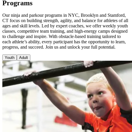
Programs​​​​‌ ‍ ​‍​‍‌‍ ‌ ​‍‌‍‍‌‌‍‌ ‌‍‍‌‌‍ ‍​‍​‍​ ‍‍​‍​‍‌ ​ ‌‍​‌‌‍ ‍‌‍‍‌‌ ‌​‌ ‍‌​‍ ‍‌‍‍‌‌‍ ​‍​‍​‍ ​​‍​‍‌‍‍​‌ ​‍‌‍‌‌‌‍‌‍​‍​‍​ ‍‍​‍​‍‌‍‍​‌ ‌​‌ ‌​‌ ​​‌ ​ ​ ‍‍​‍ ​‍ ‌‍​ ‌‍‍​‌‍‌‌‌‍ ​‌ ​ ‌‍‌‌‌‍​‌‌ ​​‌‍‍‌‌‍‌‌‌ ​‍‌ ​ ​‍ ‍‌ ​ ‌‍​‌‌‍ ‍‌‍‍‌‌ ‌​‌ ‍‌​‍ ‍‌ ​ ‌ ‌​‌ ‌‌‌‍‌​‌‍‍‌‌‍ ​‍ ‌‍‍‌‌‍ ‍‌ ‌​‌‍‌‌‌‍ ‍‌ ‌​​‍ ‌‍‌‌‌‍‌​‌‍‍‌‌ ‌​​‍ ‌‍ ‌‌‍ ‌‍‌​‌‍‌‌​ ‌‌ ​​‌ ​‍‌‍‌‌‌ ​ ‌‍‌‌‌‍ ‍‌ ‌​‌‍​‌‌ ‌​‌‍‍‌‌‍ ‌‍ ‍​ ‍ ‌‍‍‌‌‍‌​​ ‌‌‍‌‍‌‍‌‍​ ‌‍‌‍‌‌‌‍‌‍‌‍​‍​ ‌ ​ ‌ ​‍ ‌​ ​ ‌‍​‍​ ‌​​ ​​​‍ ‌​ ‌​‌‍​ ​ ‍‌‌‍​‍​‍ ‌‌‍​‍‌‍‌‌​ ‍​‌‍​‌​‍ ‌​ ‍‌​ ​‍‌‍‌​‌‍​‌​ ​ ​ ​ ‌‍‌‌‌‍​ ‌‍​‌​ ​ ​ ‌‌​ ​‍​ ‍ ‌ ‌​‌ ‍‌‌ ​​‌‍‌‌​ ‌‌ ​​‌‍​‌‌‍‌ ‌‍‌‌​ ‍ ‌ ​​‌‍​‌‌ ‌​‌‍‍​​ ‌‌ ​​‌‍​‌‌‍‌ ‌‍‌‌‌​​‍‌ ‌‌‌‍‍‌‌‍ ​‌‍‌​‌‍‌‌‌ ​‍​‍‌‌​ ‌‌‌​​‍‌‌ ‌‍‍ ‌‍‌‌‌ ‍‌​‍‌‌​ ​ ‌​‌​​‍‌‌​ ​ ‌​‌​​‍‌‌​ ​‍​ ​‍‌‍​ ‌‍‌‌​ ​‍‌‍‌‍‌‍​ ‌‍‌​‌‍​‍​ ​​​ ‍​‌‍​‌‌‍‌‌​ ‌ ​‍‌‌​ ​‍​ ​‍​‍‌‌​ ‌‌‌​‌​​‍ ‍‌ ‌​‌‍‍‌‌ ‌​‌‍ ​‌‍‌‌​ ‌‍​‍‌‍​‌‌ ​ ‌‍‌‌‌‌‌‌‌ ​‍‌‍ ​​ ‌‌‍‍​‌ ‌​‌ ‌​‌ ​​‌ ​ ​‍‌‌​ ​ ‌​​‌​‍‌‌​ ​‍‌​‌‍​‍‌‌​ ​‍‌​‌‍‌‍​ ‌‍‍​‌‍‌‌‌‍ ​‌ ​ ‌‍‌‌‌‍​‌‌ ​​‌‍‍‌‌‍‌‌‌ ​‍‌ ​ ​‍ ‍‌ ​ ‌‍​‌‌‍ ‍‌‍‍‌‌ ‌​‌ ‍‌​‍ ‍‌ ​ ‌ ‌​‌ ‌‌‌‍‌​‌‍‍‌‌‍ ​‍‌‍‌‍‍‌‌‍‌​​ ‌‌‍‌‍‌‍‌‍​ ‌‍‌‍‌‌‌‍‌‍‌‍​‍​ ‌ ​ ‌ ​‍ ‌​ ​ ‌‍​‍​ ‌​​ ​​​‍ ‌​ ‌​‌‍​ ​ ‍‌‌‍​‍​‍ ‌‌‍​‍‌‍‌‌​ ‍​‌‍​‌​‍ ‌​ ‍‌​ ​‍‌‍‌​‌‍​‌​ ​ ​ ​ ‌‍‌‌‌‍​ ‌‍​‌​ ​ ​ ‌‌​ ​‍​‍‌‍‌ ‌​‌ ‍‌‌ ​​‌‍‌‌​ ‌‌ ​​‌‍​‌‌‍‌ ‌‍‌‌​‍‌‍‌ ​​‌‍​‌‌ ‌​‌‍‍​​ ‌‌ ​​‌‍​‌‌‍‌ ‌‍‌‌‌​​‍‌ ‌‌‌‍‍‌‌‍ ​‌‍‌​‌‍‌‌‌ ​‍​‍‌‌​ ‌‌‌​​‍‌‌ ‌‍‍ ‌‍‌‌‌ ‍‌​‍‌‌​ ​ ‌​‌​​‍‌‌​ ​ ‌​‌​​‍‌‌​ ​‍​ ​‍‌‍​ ‌‍‌‌​ ​‍‌‍‌‍‌‍​ ‌‍‌​‌‍​‍​ ​​​ ‍​‌‍​‌‌‍‌‌​ ‌ ​‍‌‌​ ​‍​ ​‍​‍‌‌​ ‌‌‌​‌​​‍ ‍‌ ‌​‌‍‍‌‌ ‌​‌‍ ​‌‍‌‌​‍‌‍‌ ​​‌‍‌‌‌ ​‍‌ ​ ‌ ​​‌‍‌‌‌‍​ ‌ ‌​‌‍‍‌‌ ‌‍‌‍‌‌​ ‌‌ ​​‌ ‌‌‌‍​‍‌‍ ​‌‍‍‌‌ ​ ‌‍‍​‌‍‌‌‌‍‌​​‍​‍‌ ‌
Our ninja and parkour programs in NYC, Brooklyn and Stamford,
CT focus on building strength, agility, and balance for athletes of all
ages and skill levels. Led by expert coaches, we offer weekly youth
classes, competitive team training, and high-energy camps designed
to challenge and inspire. With obstacle-based training tailored to
each athlete’s ability, every participant has the opportunity to learn,
progress, and succeed. Join us and unlock your full potential.​​​​‌ ‍ ​‍​‍‌‍ ‌ ​‍‌‍‍‌‌‍‌ ‌‍‍‌‌‍ ‍​‍​‍​ ‍‍​‍​‍‌ ​ ‌‍​‌‌‍ ‍‌‍‍‌‌ ‌​‌ ‍‌​‍ ‍‌‍‍‌‌‍ ​‍​‍​‍ ​​‍​‍‌‍‍​‌ ​‍‌‍‌‌‌‍‌‍​‍​‍​ ‍‍​‍​‍‌‍‍​‌ ‌​‌ ‌​‌ ​​‌ ​ ​ ‍‍​‍ ​‍ ‌‍​ ‌‍‍​‌‍‌‌‌‍ ​‌ ​ ‌‍‌‌‌‍​‌‌ ​​‌‍‍‌‌‍‌‌‌ ​‍‌ ​ ​‍ ‍‌ ​ ‌‍​‌‌‍ ‍‌‍‍‌‌ ‌​‌ ‍‌​‍ ‍‌ ​ ‌ ‌​‌ ‌‌‌‍‌​‌‍‍‌‌‍ ​‍ ‌‍‍‌‌‍ ‍‌ ‌​‌‍‌‌‌‍ ‍‌ ‌​​‍ ‌‍‌‌‌‍‌​‌‍‍‌‌ ‌​​‍ ‌‍ ‌‌‍ ‌‍‌​‌‍‌‌​ ‌‌ ​​‌ ​‍‌‍‌‌‌ ​ ‌‍‌‌‌‍ ‍‌ ‌​‌‍​‌‌ ‌​‌‍‍‌‌‍ ‌‍ ‍​ ‍ ‌‍‍‌‌‍‌​​ ‌‌‍‌‍‌‍‌‍​ ‌‍‌‍‌‌‌‍‌‍‌‍​‍​ ‌ ​ ‌ ​‍ ‌​ ​ ‌‍​‍​ ‌​​ ​​​‍ ‌​ ‌​‌‍​ ​ ‍‌‌‍​‍​‍ ‌‌‍​‍‌‍‌‌​ ‍​‌‍​‌​‍ ‌​ ‍‌​ ​‍‌‍‌​‌‍​‌​ ​ ​ ​ ‌‍‌‌‌‍​ ‌‍​‌​ ​ ​ ‌‌​ ​‍​ ‍ ‌ ‌​‌ ‍‌‌ ​​‌‍‌‌​ ‌‌ ​​‌‍​‌‌‍‌ ‌‍‌‌​ ‍ ‌ ​​‌‍​‌‌ ‌​‌‍‍​​ ‌‌ ​​‌‍​‌‌‍‌ ‌‍‌‌‌​​‍‌ ‌‌‌‍‍‌‌‍ ​‌‍‌​‌‍‌‌‌ ​‍​‍‌‌​ ‌‌‌​​‍‌‌ ‌‍‍ ‌‍‌‌‌ ‍‌​‍‌‌​ ​ ‌​‌​​‍‌‌​ ​ ‌​‌​​‍‌‌​ ​‍​ ​‍‌‍​ ‌‍‌‌​ ​‍‌‍‌‍‌‍​ ‌‍‌​‌‍​‍​ ​​​ ‍​‌‍​‌‌‍‌‌​ ‌ ​‍‌‌​ ​‍​ ​‍​‍‌‌​ ‌‌‌​‌​​‍ ‍‌‍‌​‌‍‌‌‌ ​ ‌‍​ ‌ ​‍‌‍‍‌‌ ​​‌ ‌​‌‍‍‌‌‍ ‌‍ ‍​ ‌‍​‍‌‍​‌‌ ​ ‌‍‌‌‌‌‌‌‌ ​‍‌‍ ​​ ‌‌‍‍​‌ ‌​‌ ‌​‌ ​​‌ ​ ​‍‌‌​ ​ ‌​​‌​‍‌‌​ ​‍‌​‌‍​‍‌‌​ ​‍‌​‌‍‌‍​ ‌‍‍​‌‍‌‌‌‍ ​‌ ​ ‌‍‌‌‌‍​‌‌ ​​‌‍‍‌‌‍‌‌‌ ​‍‌ ​ ​‍ ‍‌ ​ ‌‍​‌‌‍ ‍‌‍‍‌‌ ‌​‌ ‍‌​‍ ‍‌ ​ ‌ ‌​‌ ‌‌‌‍‌​‌‍‍‌‌‍ ​‍‌‍‌‍‍‌‌‍‌​​ ‌‌‍‌‍‌‍‌‍​ ‌‍‌‍‌‌‌‍‌‍‌‍​‍​ ‌ ​ ‌ ​‍ ‌​ ​ ‌‍​‍​ ‌​​ ​​​‍ ‌​ ‌​‌‍​ ​ ‍‌‌‍​‍​‍ ‌‌‍​‍‌‍‌‌​ ‍​‌‍​‌​‍ ‌​ ‍‌​ ​‍‌‍‌​‌‍​‌​ ​ ​ ​ ‌‍‌‌‌‍​ ‌‍​‌​ ​ ​ ‌‌​ ​‍​‍‌‍‌ ‌​‌ ‍‌‌ ​​‌‍‌‌​ ‌‌ ​​‌‍​‌‌‍‌ ‌‍‌‌​‍‌‍‌ ​​‌‍​‌‌ ‌​‌‍‍​​ ‌‌ ​​‌‍​‌‌‍‌ ‌‍‌‌‌​​‍‌ ‌‌‌‍‍‌‌‍ ​‌‍‌​‌‍‌‌‌ ​‍​‍‌‌​ ‌‌‌​​‍‌‌ ‌‍‍ ‌‍‌‌‌ ‍‌​‍‌‌​ ​ ‌​‌​​‍‌‌​ ​ ‌​‌​​‍‌‌​ ​‍​ ​‍‌‍​ ‌‍‌‌​ ​‍‌‍‌‍‌‍​ ‌‍‌​‌‍​‍​ ​​​ ‍​‌‍​‌‌‍‌‌​ ‌ ​‍‌‌​ ​‍​ ​‍​‍‌‌​ ‌‌‌​‌​​‍ ‍‌‍‌​‌‍‌‌‌ ​ ‌‍​ ‌ ​‍‌‍‍‌‌ ​​‌ ‌​‌‍‍‌‌‍ ‌‍ ‍​‍‌‍‌ ​​‌‍‌‌‌ ​‍‌ ​ ‌ ​​‌‍‌‌‌‍​ ‌ ‌​‌‍‍‌‌ ‌‍‌‍‌‌​ ‌‌ ​​‌ ‌‌‌‍​‍‌‍ ​‌‍‍‌‌ ​ ‌‍‍​‌‍‌‌‌‍‌​​‍​‍‌ ‌
Youth​​​​‌ ‍ ​‍​‍‌‍ ‌ ​‍‌‍‍‌‌‍‌ ‌‍‍‌‌‍ ‍​‍​‍​ ‍‍​‍​‍‌ ​ ‌‍​‌‌‍ ‍‌‍‍‌‌ ‌​‌ ‍‌​‍ ‍‌‍‍‌‌‍ ​‍​‍​‍ ​​‍​‍‌‍‍​‌ ​‍‌‍‌‌‌‍‌‍​‍​‍​ ‍‍​‍​‍‌‍‍​‌ ‌​‌ ‌​‌ ​​‌ ​ ​ ‍‍​‍ ​‍ ‌‍​ ‌‍‍​‌‍‌‌‌‍ ​‌ ​ ‌‍‌‌‌‍​‌‌ ​​‌‍‍‌‌‍‌‌‌ ​‍‌ ​ ​‍ ‍‌ ​ ‌‍​‌‌‍ ‍‌‍‍‌‌ ‌​‌ ‍‌​‍ ‍‌ ​ ‌ ‌​‌ ‌‌‌‍‌​‌‍‍‌‌‍ ​‍ ‌‍‍‌‌‍ ‍‌ ‌​‌‍‌‌‌‍ ‍‌ ‌​​‍ ‌‍‌‌‌‍‌​‌‍‍‌‌ ‌​​‍ ‌‍ ‌‌‍ ‌‍‌​‌‍‌‌​ ‌‌ ​​‌ ​‍‌‍‌‌‌ ​ ‌‍‌‌‌‍ ‍‌ ‌​‌‍​‌‌ ‌​‌‍‍‌‌‍ ‌‍ ‍​ ‍ ‌‍‍‌‌‍‌​​ ‌​ ‌ ‌‍‌‍​ ​‌​ ‍‌​ ‌‍‌‍‌​​ ‍​‌‍‌‌​‍ ‌​ ‌​​ ‌ ​ ‍‌​ ‌‍​‍ ‌​ ‌​​ ​ ‌‍​‌‌‍‌‍​‍ ‌​ ‍​​ ‌​‌‍‌​‌‍‌​​‍ ‌​ ‌‌‌‍‌‌‌‍‌‍​ ‍​​ ​ ‌‍‌​​ ‍​​ ‍​​ ‍​​ ​​‌‍‌‍‌‍‌‌​ ‍ ‌ ‌​‌ ‍‌‌ ​​‌‍‌‌​ ‌‌ ​ ‌‍‌‌‌‍‌ ‌‍ ‌‌‍‌‌‌‍ ‍‌ ‌​​ ‍ ‌ ​​‌‍​‌‌ ‌​‌‍‍​​ ‌‌‍ ‍‌‍​‌‌‍ ‌‌‍‌‌​ ‌‍​‍‌‍​‌‌ ​ ‌‍‌‌‌‌‌‌‌ ​‍‌‍ ​​ ‌‌‍‍​‌ ‌​‌ ‌​‌ ​​‌ ​ ​‍‌‌​ ​ ‌​​‌​‍‌‌​ ​‍‌​‌‍​‍‌‌​ ​‍‌​‌‍‌‍​ ‌‍‍​‌‍‌‌‌‍ ​‌ ​ ‌‍‌‌‌‍​‌‌ ​​‌‍‍‌‌‍‌‌‌ ​‍‌ ​ ​‍ ‍‌ ​ ‌‍​‌‌‍ ‍‌‍‍‌‌ ‌​‌ ‍‌​‍ ‍‌ ​ ‌ ‌​‌ ‌‌‌‍‌​‌‍‍‌‌‍ ​‍‌‍‌‍‍‌‌‍‌​​ ‌​ ‌ ‌‍‌‍​ ​‌​ ‍‌​ ‌‍‌‍‌​​ ‍​‌‍‌‌​‍ ‌​ ‌​​ ‌ ​ ‍‌​ ‌‍​‍ ‌​ ‌​​ ​ ‌‍​‌‌‍‌‍​‍ ‌​ ‍​​ ‌​‌‍‌​‌‍‌​​‍ ‌​ ‌‌‌‍‌‌‌‍‌‍​ ‍​​ ​ ‌‍‌​​ ‍​​ ‍​​ ‍​​ ​​‌‍‌‍‌‍‌‌​‍‌‍‌ ‌​‌ ‍‌‌ ​​‌‍‌‌​ ‌‌ ​ ‌‍‌‌‌‍‌ ‌‍ ‌‌‍‌‌‌‍ ‍‌ ‌​​‍‌‍‌ ​​‌‍​‌‌ ‌​‌‍‍​​ ‌‌‍ ‍‌‍​‌‌‍ ‌‌‍‌‌​‍‌‍‌ ​​‌‍‌‌‌ ​‍‌ ​ ‌ ​​‌‍‌‌‌‍​ ‌ ‌​‌‍‍‌‌ ‌‍‌‍‌‌​ ‌‌ ​​‌ ‌‌‌‍​‍‌‍ ​‌‍‍‌‌ ​ ‌‍‍​‌‍‌‌‌‍‌​​‍​‍‌ ‌
Adult​​​​‌ ‍ ​‍​‍‌‍ ‌ ​‍‌‍‍‌‌‍‌ ‌‍‍‌‌‍ ‍​‍​‍​ ‍‍​‍​‍‌ ​ ‌‍​‌‌‍ ‍‌‍‍‌‌ ‌​‌ ‍‌​‍ ‍‌‍‍‌‌‍ ​‍​‍​‍ ​​‍​‍‌‍‍​‌ ​‍‌‍‌‌‌‍‌‍​‍​‍​ ‍‍​‍​‍‌‍‍​‌ ‌​‌ ‌​‌ ​​‌ ​ ​ ‍‍​‍ ​‍ ‌‍​ ‌‍‍​‌‍‌‌‌‍ ​‌ ​ ‌‍‌‌‌‍​‌‌ ​​‌‍‍‌‌‍‌‌‌ ​‍‌ ​ ​‍ ‍‌ ​ ‌‍​‌‌‍ ‍‌‍‍‌‌ ‌​‌ ‍‌​‍ ‍‌ ​ ‌ ‌​‌ ‌‌‌‍‌​‌‍‍‌‌‍ ​‍ ‌‍‍‌‌‍ ‍‌ ‌​‌‍‌‌‌‍ ‍‌ ‌​​‍ ‌‍‌‌‌‍‌​‌‍‍‌‌ ‌​​‍ ‌‍ ‌‌‍ ‌‍‌​‌‍‌‌​ ‌‌ ​​‌ ​‍‌‍‌‌‌ ​ ‌‍‌‌‌‍ ‍‌ ‌​‌‍​‌‌ ‌​‌‍‍‌‌‍ ‌‍ ‍​ ‍ ‌‍‍‌‌‍‌​​ ‌​ ​ ‌‍‌​‌‍‌‍‌‍‌‍‌‍‌​‌‍‌‌‌‍​ ‌‍‌‌​‍ ‌‌‍​‌​ ‍‌​ ​​​ ‌‌​‍ ‌​ ‌​​ ‌ ​ ​‍‌‍‌​​‍ ‌‌‍​‍​ ​​‌‍​‌​ ‍​​‍ ‌​ ‍​‌‍‌​​ ‌‌‌‍​‌‌‍​‌​ ‌‌​ ‍​​ ​‍​ ‌‌​ ‌ ​ ‍​​ ​​​ ‍ ‌ ‌​‌ ‍‌‌ ​​‌‍‌‌​ ‌‌ ​ ‌‍‌‌‌‍‌ ‌‍ ‌‌‍‌‌‌‍ ‍‌ ‌​​ ‍ ‌ ​​‌‍​‌‌ ‌​‌‍‍​​ ‌‌‍ ‍‌‍​‌‌‍ ‌‌‍‌‌​ ‌‍​‍‌‍​‌‌ ​ ‌‍‌‌‌‌‌‌‌ ​‍‌‍ ​​ ‌‌‍‍​‌ ‌​‌ ‌​‌ ​​‌ ​ ​‍‌‌​ ​ ‌​​‌​‍‌‌​ ​‍‌​‌‍​‍‌‌​ ​‍‌​‌‍‌‍​ ‌‍‍​‌‍‌‌‌‍ ​‌ ​ ‌‍‌‌‌‍​‌‌ ​​‌‍‍‌‌‍‌‌‌ ​‍‌ ​ ​‍ ‍‌ ​ ‌‍​‌‌‍ ‍‌‍‍‌‌ ‌​‌ ‍‌​‍ ‍‌ ​ ‌ ‌​‌ ‌‌‌‍‌​‌‍‍‌‌‍ ​‍‌‍‌‍‍‌‌‍‌​​ ‌​ ​ ‌‍‌​‌‍‌‍‌‍‌‍‌‍‌​‌‍‌‌‌‍​ ‌‍‌‌​‍ ‌‌‍​‌​ ‍‌​ ​​​ ‌‌​‍ ‌​ ‌​​ ‌ ​ ​‍‌‍‌​​‍ ‌‌‍​‍​ ​​‌‍​‌​ ‍​​‍ ‌​ ‍​‌‍‌​​ ‌‌‌‍​‌‌‍​‌​ ‌‌​ ‍​​ ​‍​ ‌‌​ ‌ ​ ‍​​ ​​​‍‌‍‌ ‌​‌ ‍‌‌ ​​‌‍‌‌​ ‌‌ ​ ‌‍‌‌‌‍‌ ‌‍ ‌‌‍‌‌‌‍ ‍‌ ‌​​‍‌‍‌ ​​‌‍​‌‌ ‌​‌‍‍​​ ‌‌‍ ‍‌‍​‌‌‍ ‌‌‍‌‌​‍‌‍‌ ​​‌‍‌‌‌ ​‍‌ ​ ‌ ​​‌‍‌‌‌‍​ ‌ ‌​‌‍‍‌‌ ‌‍‌‍‌‌​ ‌‌ ​​‌ ‌‌‌‍​‍‌‍ ​‌‍‍‌‌ ​ ‌‍‍​‌‍‌‌‌‍‌​​‍​‍‌ ‌