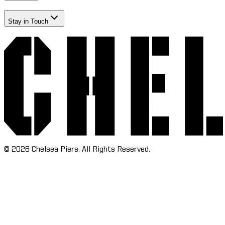
Stay in Touch​​​​‌ ‍ ​‍​‍‌‍ ‌ ​‍‌‍‍‌‌‍‌ ‌‍‍‌‌‍ ‍​‍​‍​ ‍‍​‍​‍‌ ​ ‌‍​‌‌‍ ‍‌‍‍‌‌ ‌​‌ ‍‌​‍ ‍‌‍‍‌‌‍ ​‍​‍​‍ ​​‍​‍‌‍‍​‌ ​‍‌‍‌‌‌‍‌‍​‍​‍​ ‍‍​‍​‍‌‍‍​‌ ‌​‌ ‌​‌ ​​‌ ​ ​ ‍‍​‍ ​‍ ‌‍​ ‌‍‍​‌‍‌‌‌‍ ​‌ ​ ‌‍‌‌‌‍​‌‌ ​​‌‍‍‌‌‍‌‌‌ ​‍‌ ​ ​‍ ‍‌ ​ ‌‍​‌‌‍ ‍‌‍‍‌‌ ‌​‌ ‍‌​‍ ‍‌ ​ ‌ ‌​‌ ‌‌‌‍‌​‌‍‍‌‌‍ ​‍ ‌‍‍‌‌‍ ‍‌ ‌​‌‍‌‌‌‍ ‍‌ ‌​​‍ ‌‍‌‌‌‍‌​‌‍‍‌‌ ‌​​‍ ‌‍ ‌‌‍ ‌‍‌​‌‍‌‌​ ‌‌ ​​‌ ​‍‌‍‌‌‌ ​ ‌‍‌‌‌‍ ‍‌ ‌​‌‍​‌‌ ‌​‌‍‍‌‌‍ ‌‍ ‍​ ‍ ‌‍‍‌‌‍‌​​ ‌‌‍‌‍‌‍ ‌‍ ‌ ‌​‌‍‌‌‌ ​‍​ ‍ ‌ ‌​‌ ‍‌‌ ​​‌‍‌‌​ ‌‌‍‌‍‌‍ ‌‍ ‌ ‌​‌‍‌‌‌ ​‍​ ‍ ‌ ​​‌‍​‌‌ ‌​‌‍‍​​ ‌‌‍​ ‌‍ ‌‍ ​‌ ‌‌‌‍ ‌‌‍ ‍‌ ​ ​‍‌‌​ ‌‌‌​​‍‌‌ ‌‍‍ ‌‍‌‌‌ ‍‌​‍‌‌​ ​ ‌​‌​​‍‌‌​ ​ ‌​‌​​‍‌‌​ ​‍​ ​‍​ ‍​‌‍​‍‌‍‌​​ ​‌‌‍​‍‌‍‌‌‌‍‌‌‌‍‌​‌‍​‌​ ​‍‌‍‌‌‌‍​‌​‍‌‌​ ​‍​ ​‍​‍‌‌​ ‌‌‌​‌​​‍ ‍‌ ‌​‌‍‍‌‌ ‌​‌‍ ​‌‍‌‌​ ‌‍​‍‌‍​‌‌ ​ ‌‍‌‌‌‌‌‌‌ ​‍‌‍ ​​ ‌‌‍‍​‌ ‌​‌ ‌​‌ ​​‌ ​ ​‍‌‌​ ​ ‌​​‌​‍‌‌​ ​‍‌​‌‍​‍‌‌​ ​‍‌​‌‍‌‍​ ‌‍‍​‌‍‌‌‌‍ ​‌ ​ ‌‍‌‌‌‍​‌‌ ​​‌‍‍‌‌‍‌‌‌ ​‍‌ ​ ​‍ ‍‌ ​ ‌‍​‌‌‍ ‍‌‍‍‌‌ ‌​‌ ‍‌​‍ ‍‌ ​ ‌ ‌​‌ ‌‌‌‍‌​‌‍‍‌‌‍ ​‍‌‍‌‍‍‌‌‍‌​​ ‌‌‍‌‍‌‍ ‌‍ ‌ ‌​‌‍‌‌‌ ​‍​‍‌‍‌ ‌​‌ ‍‌‌ ​​‌‍‌‌​ ‌‌‍‌‍‌‍ ‌‍ ‌ ‌​‌‍‌‌‌ ​‍​‍‌‍‌ ​​‌‍​‌‌ ‌​‌‍‍​​ ‌‌‍​ ‌‍ ‌‍ ​‌ ‌‌‌‍ ‌‌‍ ‍‌ ​ ​‍‌‌​ ‌‌‌​​‍‌‌ ‌‍‍ ‌‍‌‌‌ ‍‌​‍‌‌​ ​ ‌​‌​​‍‌‌​ ​ ‌​‌​​‍‌‌​ ​‍​ ​‍​ ‍​‌‍​‍‌‍‌​​ ​‌‌‍​‍‌‍‌‌‌‍‌‌‌‍‌​‌‍​‌​ ​‍‌‍‌‌‌‍​‌​‍‌‌​ ​‍​ ​‍​‍‌‌​ ‌‌‌​‌​​‍ ‍‌ ‌​‌‍‍‌‌ ‌​‌‍ ​‌‍‌‌​‍‌‍‌ ​​‌‍‌‌‌ ​‍‌ ​ ‌ ​​‌‍‌‌‌‍​ ‌ ‌​‌‍‍‌‌ ‌‍‌‍‌‌​ ‌‌ ​​‌ ‌‌‌‍​‍‌‍ ​‌‍‍‌‌ ​ ‌‍‍​‌‍‌‌‌‍‌​​‍​‍‌ ‌
©
2026
Chelsea Piers. All Rights Reserved.​​​​‌ ‍ ​‍​‍‌‍ ‌ ​‍‌‍‍‌‌‍‌ ‌‍‍‌‌‍ ‍​‍​‍​ ‍‍​‍​‍‌ ​ ‌‍​‌‌‍ ‍‌‍‍‌‌ ‌​‌ ‍‌​‍ ‍‌‍‍‌‌‍ ​‍​‍​‍ ​​‍​‍‌‍‍​‌ ​‍‌‍‌‌‌‍‌‍​‍​‍​ ‍‍​‍​‍‌‍‍​‌ ‌​‌ ‌​‌ ​​‌ ​ ​ ‍‍​‍ ​‍ ‌‍​ ‌‍‍​‌‍‌‌‌‍ ​‌ ​ ‌‍‌‌‌‍​‌‌ ​​‌‍‍‌‌‍‌‌‌ ​‍‌ ​ ​‍ ‍‌ ​ ‌‍​‌‌‍ ‍‌‍‍‌‌ ‌​‌ ‍‌​‍ ‍‌ ​ ‌ ‌​‌ ‌‌‌‍‌​‌‍‍‌‌‍ ​‍ ‌‍‍‌‌‍ ‍‌ ‌​‌‍‌‌‌‍ ‍‌ ‌​​‍ ‌‍‌‌‌‍‌​‌‍‍‌‌ ‌​​‍ ‌‍ ‌‌‍ ‌‍‌​‌‍‌‌​ ‌‌ ​​‌ ​‍‌‍‌‌‌ ​ ‌‍‌‌‌‍ ‍‌ ‌​‌‍​‌‌ ‌​‌‍‍‌‌‍ ‌‍ ‍​ ‍ ‌‍‍‌‌‍‌​​ ‌‌‍‌‍‌‍ ‌‍ ‌ ‌​‌‍‌‌‌ ​‍​ ‍ ‌ ‌​‌ ‍‌‌ ​​‌‍‌‌​ ‌‌‍‌‍‌‍ ‌‍ ‌ ‌​‌‍‌‌‌ ​‍​ ‍ ‌ ​​‌‍​‌‌ ‌​‌‍‍​​ ‌‌ ​ ‌ ‌‌‌‍​‍‌ ‌​‌‍‍‌‌ ‌​‌‍ ​‌‍‌‌​ ‌‍​‍‌‍​‌‌ ​ ‌‍‌‌‌‌‌‌‌ ​‍‌‍ ​​ ‌‌‍‍​‌ ‌​‌ ‌​‌ ​​‌ ​ ​‍‌‌​ ​ ‌​​‌​‍‌‌​ ​‍‌​‌‍​‍‌‌​ ​‍‌​‌‍‌‍​ ‌‍‍​‌‍‌‌‌‍ ​‌ ​ ‌‍‌‌‌‍​‌‌ ​​‌‍‍‌‌‍‌‌‌ ​‍‌ ​ ​‍ ‍‌ ​ ‌‍​‌‌‍ ‍‌‍‍‌‌ ‌​‌ ‍‌​‍ ‍‌ ​ ‌ ‌​‌ ‌‌‌‍‌​‌‍‍‌‌‍ ​‍‌‍‌‍‍‌‌‍‌​​ ‌‌‍‌‍‌‍ ‌‍ ‌ ‌​‌‍‌‌‌ ​‍​‍‌‍‌ ‌​‌ ‍‌‌ ​​‌‍‌‌​ ‌‌‍‌‍‌‍ ‌‍ ‌ ‌​‌‍‌‌‌ ​‍​‍‌‍‌ ​​‌‍​‌‌ ‌​‌‍‍​​ ‌‌ ​ ‌ ‌‌‌‍​‍‌ ‌​‌‍‍‌‌ ‌​‌‍ ​‌‍‌‌​‍‌‍‌ ​​‌‍‌‌‌ ​‍‌ ​ ‌ ​​‌‍‌‌‌‍​ ‌ ‌​‌‍‍‌‌ ‌‍‌‍‌‌​ ‌‌ ​​‌ ‌‌‌‍​‍‌‍ ​‌‍‍‌‌ ​ ‌‍‍​‌‍‌‌‌‍‌​​‍​‍‌ ‌