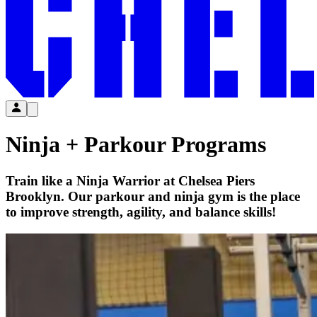
Ninja + Parkour Programs​​​​‌ ‍ ​‍​‍‌‍ ‌ ​‍‌‍‍‌‌‍‌ ‌‍‍‌‌‍ ‍​‍​‍​ ‍‍​‍​‍‌ ​ ‌‍​‌‌‍ ‍‌‍‍‌‌ ‌​‌ ‍‌​‍ ‍‌‍‍‌‌‍ ​‍​‍​‍ ​​‍​‍‌‍‍​‌ ​‍‌‍‌‌‌‍‌‍​‍​‍​ ‍‍​‍​‍‌‍‍​‌ ‌​‌ ‌​‌ ​​‌ ​ ​ ‍‍​‍ ​‍ ‌‍​ ‌‍‍​‌‍‌‌‌‍ ​‌ ​ ‌‍‌‌‌‍​‌‌ ​​‌‍‍‌‌‍‌‌‌ ​‍‌ ​ ​‍ ‍‌ ​ ‌‍​‌‌‍ ‍‌‍‍‌‌ ‌​‌ ‍‌​‍ ‍‌ ​ ‌ ‌​‌ ‌‌‌‍‌​‌‍‍‌‌‍ ​‍ ‌‍‍‌‌‍ ‍‌ ‌​‌‍‌‌‌‍ ‍‌ ‌​​‍ ‌‍‌‌‌‍‌​‌‍‍‌‌ ‌​​‍ ‌‍ ‌‌‍ ‌‍‌​‌‍‌‌​ ‌‌ ​​‌ ​‍‌‍‌‌‌ ​ ‌‍‌‌‌‍ ‍‌ ‌​‌‍​‌‌ ‌​‌‍‍‌‌‍ ‌‍ ‍​ ‍ ‌‍‍‌‌‍‌​​ ‌‌‍‌‍‌‍‌‍​ ‌‍‌‍‌‌‌‍‌‍‌‍​‍​ ‌ ​ ‌ ​‍ ‌​ ​ ‌‍​‍​ ‌​​ ​​​‍ ‌​ ‌​‌‍​ ​ ‍‌‌‍​‍​‍ ‌‌‍​‍‌‍‌‌​ ‍​‌‍​‌​‍ ‌​ ‍‌​ ​‍‌‍‌​‌‍​‌​ ​ ​ ​ ‌‍‌‌‌‍​ ‌‍​‌​ ​ ​ ‌‌​ ​‍​ ‍ ‌ ‌​‌ ‍‌‌ ​​‌‍‌‌​ ‌‌ ​​‌‍​‌‌‍‌ ‌‍‌‌​ ‍ ‌ ​​‌‍​‌‌ ‌​‌‍‍​​ ‌‌ ​​‌‍​‌‌‍‌ ‌‍‌‌‌​​‍‌ ‌‌‌‍‍‌‌‍ ​‌‍‌​‌‍‌‌‌ ​‍​‍‌‌​ ‌‌‌​​‍‌‌ ‌‍‍ ‌‍‌‌‌ ‍‌​‍‌‌​ ​ ‌​‌​​‍‌‌​ ​ ‌​‌​​‍‌‌​ ​‍​ ​‍‌‍‌​‌‍​‍‌‍​‍‌‍​ ​ ‌‍‌‍​ ‌‍‌‍‌‍‌​​ ‌‌‌‍​‍​ ‌‌‌‍​‍​‍‌‌​ ​‍​ ​‍​‍‌‌​ ‌‌‌​‌​​‍ ‍‌ ‌​‌‍‍‌‌ ‌​‌‍ ​‌‍‌‌​ ‌‍​‍‌‍​‌‌ ​ ‌‍‌‌‌‌‌‌‌ ​‍‌‍ ​​ ‌‌‍‍​‌ ‌​‌ ‌​‌ ​​‌ ​ ​‍‌‌​ ​ ‌​​‌​‍‌‌​ ​‍‌​‌‍​‍‌‌​ ​‍‌​‌‍‌‍​ ‌‍‍​‌‍‌‌‌‍ ​‌ ​ ‌‍‌‌‌‍​‌‌ ​​‌‍‍‌‌‍‌‌‌ ​‍‌ ​ ​‍ ‍‌ ​ ‌‍​‌‌‍ ‍‌‍‍‌‌ ‌​‌ ‍‌​‍ ‍‌ ​ ‌ ‌​‌ ‌‌‌‍‌​‌‍‍‌‌‍ ​‍‌‍‌‍‍‌‌‍‌​​ ‌‌‍‌‍‌‍‌‍​ ‌‍‌‍‌‌‌‍‌‍‌‍​‍​ ‌ ​ ‌ ​‍ ‌​ ​ ‌‍​‍​ ‌​​ ​​​‍ ‌​ ‌​‌‍​ ​ ‍‌‌‍​‍​‍ ‌‌‍​‍‌‍‌‌​ ‍​‌‍​‌​‍ ‌​ ‍‌​ ​‍‌‍‌​‌‍​‌​ ​ ​ ​ ‌‍‌‌‌‍​ ‌‍​‌​ ​ ​ ‌‌​ ​‍​‍‌‍‌ ‌​‌ ‍‌‌ ​​‌‍‌‌​ ‌‌ ​​‌‍​‌‌‍‌ ‌‍‌‌​‍‌‍‌ ​​‌‍​‌‌ ‌​‌‍‍​​ ‌‌ ​​‌‍​‌‌‍‌ ‌‍‌‌‌​​‍‌ ‌‌‌‍‍‌‌‍ ​‌‍‌​‌‍‌‌‌ ​‍​‍‌‌​ ‌‌‌​​‍‌‌ ‌‍‍ ‌‍‌‌‌ ‍‌​‍‌‌​ ​ ‌​‌​​‍‌‌​ ​ ‌​‌​​‍‌‌​ ​‍​ ​‍‌‍‌​‌‍​‍‌‍​‍‌‍​ ​ ‌‍‌‍​ ‌‍‌‍‌‍‌​​ ‌‌‌‍​‍​ ‌‌‌‍​‍​‍‌‌​ ​‍​ ​‍​‍‌‌​ ‌‌‌​‌​​‍ ‍‌ ‌​‌‍‍‌‌ ‌​‌‍ ​‌‍‌‌​‍‌‍‌ ​​‌‍‌‌‌ ​‍‌ ​ ‌ ​​‌‍‌‌‌‍​ ‌ ‌​‌‍‍‌‌ ‌‍‌‍‌‌​ ‌‌ ​​‌ ‌‌‌‍​‍‌‍ ​‌‍‍‌‌ ​ ‌‍‍​‌‍‌‌‌‍‌​​‍​‍‌ ‌
Train like a Ninja Warrior at Chelsea Piers
Brooklyn. Our parkour and ninja gym is the place
to improve strength, agility, and balance skills!​​​​‌ ‍ ​‍​‍‌‍ ‌ ​‍‌‍‍‌‌‍‌ ‌‍‍‌‌‍ ‍​‍​‍​ ‍‍​‍​‍‌ ​ ‌‍​‌‌‍ ‍‌‍‍‌‌ ‌​‌ ‍‌​‍ ‍‌‍‍‌‌‍ ​‍​‍​‍ ​​‍​‍‌‍‍​‌ ​‍‌‍‌‌‌‍‌‍​‍​‍​ ‍‍​‍​‍‌‍‍​‌ ‌​‌ ‌​‌ ​​‌ ​ ​ ‍‍​‍ ​‍ ‌‍​ ‌‍‍​‌‍‌‌‌‍ ​‌ ​ ‌‍‌‌‌‍​‌‌ ​​‌‍‍‌‌‍‌‌‌ ​‍‌ ​ ​‍ ‍‌ ​ ‌‍​‌‌‍ ‍‌‍‍‌‌ ‌​‌ ‍‌​‍ ‍‌ ​ ‌ ‌​‌ ‌‌‌‍‌​‌‍‍‌‌‍ ​‍ ‌‍‍‌‌‍ ‍‌ ‌​‌‍‌‌‌‍ ‍‌ ‌​​‍ ‌‍‌‌‌‍‌​‌‍‍‌‌ ‌​​‍ ‌‍ ‌‌‍ ‌‍‌​‌‍‌‌​ ‌‌ ​​‌ ​‍‌‍‌‌‌ ​ ‌‍‌‌‌‍ ‍‌ ‌​‌‍​‌‌ ‌​‌‍‍‌‌‍ ‌‍ ‍​ ‍ ‌‍‍‌‌‍‌​​ ‌‌‍‌‍‌‍‌‍​ ‌‍‌‍‌‌‌‍‌‍‌‍​‍​ ‌ ​ ‌ ​‍ ‌​ ​ ‌‍​‍​ ‌​​ ​​​‍ ‌​ ‌​‌‍​ ​ ‍‌‌‍​‍​‍ ‌‌‍​‍‌‍‌‌​ ‍​‌‍​‌​‍ ‌​ ‍‌​ ​‍‌‍‌​‌‍​‌​ ​ ​ ​ ‌‍‌‌‌‍​ ‌‍​‌​ ​ ​ ‌‌​ ​‍​ ‍ ‌ ‌​‌ ‍‌‌ ​​‌‍‌‌​ ‌‌ ​​‌‍​‌‌‍‌ ‌‍‌‌​ ‍ ‌ ​​‌‍​‌‌ ‌​‌‍‍​​ ‌‌ ​​‌‍​‌‌‍‌ ‌‍‌‌‌​​‍‌ ‌‌‌‍‍‌‌‍ ​‌‍‌​‌‍‌‌‌ ​‍​‍‌‌​ ‌‌‌​​‍‌‌ ‌‍‍ ‌‍‌‌‌ ‍‌​‍‌‌​ ​ ‌​‌​​‍‌‌​ ​ ‌​‌​​‍‌‌​ ​‍​ ​‍‌‍‌​‌‍​‍‌‍​‍‌‍​ ​ ‌‍‌‍​ ‌‍‌‍‌‍‌​​ ‌‌‌‍​‍​ ‌‌‌‍​‍​‍‌‌​ ​‍​ ​‍​‍‌‌​ ‌‌‌​‌​​‍ ‍‌ ​ ‌ ‌‌‌‍​‍‌‌‌​‌‍‍‌‌ ‌​‌‍ ​‌‍‌‌​ ‌‍​‍‌‍​‌‌ ​ ‌‍‌‌‌‌‌‌‌ ​‍‌‍ ​​ ‌‌‍‍​‌ ‌​‌ ‌​‌ ​​‌ ​ ​‍‌‌​ ​ ‌​​‌​‍‌‌​ ​‍‌​‌‍​‍‌‌​ ​‍‌​‌‍‌‍​ ‌‍‍​‌‍‌‌‌‍ ​‌ ​ ‌‍‌‌‌‍​‌‌ ​​‌‍‍‌‌‍‌‌‌ ​‍‌ ​ ​‍ ‍‌ ​ ‌‍​‌‌‍ ‍‌‍‍‌‌ ‌​‌ ‍‌​‍ ‍‌ ​ ‌ ‌​‌ ‌‌‌‍‌​‌‍‍‌‌‍ ​‍‌‍‌‍‍‌‌‍‌​​ ‌‌‍‌‍‌‍‌‍​ ‌‍‌‍‌‌‌‍‌‍‌‍​‍​ ‌ ​ ‌ ​‍ ‌​ ​ ‌‍​‍​ ‌​​ ​​​‍ ‌​ ‌​‌‍​ ​ ‍‌‌‍​‍​‍ ‌‌‍​‍‌‍‌‌​ ‍​‌‍​‌​‍ ‌​ ‍‌​ ​‍‌‍‌​‌‍​‌​ ​ ​ ​ ‌‍‌‌‌‍​ ‌‍​‌​ ​ ​ ‌‌​ ​‍​‍‌‍‌ ‌​‌ ‍‌‌ ​​‌‍‌‌​ ‌‌ ​​‌‍​‌‌‍‌ ‌‍‌‌​‍‌‍‌ ​​‌‍​‌‌ ‌​‌‍‍​​ ‌‌ ​​‌‍​‌‌‍‌ ‌‍‌‌‌​​‍‌ ‌‌‌‍‍‌‌‍ ​‌‍‌​‌‍‌‌‌ ​‍​‍‌‌​ ‌‌‌​​‍‌‌ ‌‍‍ ‌‍‌‌‌ ‍‌​‍‌‌​ ​ ‌​‌​​‍‌‌​ ​ ‌​‌​​‍‌‌​ ​‍​ ​‍‌‍‌​‌‍​‍‌‍​‍‌‍​ ​ ‌‍‌‍​ ‌‍‌‍‌‍‌​​ ‌‌‌‍​‍​ ‌‌‌‍​‍​‍‌‌​ ​‍​ ​‍​‍‌‌​ ‌‌‌​‌​​‍ ‍‌ ​ ‌ ‌‌‌‍​‍‌‌‌​‌‍‍‌‌ ‌​‌‍ ​‌‍‌‌​‍‌‍‌ ​​‌‍‌‌‌ ​‍‌ ​ ‌ ​​‌‍‌‌‌‍​ ‌ ‌​‌‍‍‌‌ ‌‍‌‍‌‌​ ‌‌ ​​‌ ‌‌‌‍​‍‌‍ ​‌‍‍‌‌ ​ ‌‍‍​‌‍‌‌‌‍‌​​‍​‍‌ ‌