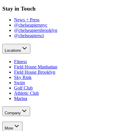
Stay in Touch​​​​‌ ‍ ​‍​‍‌‍ ‌ ​‍‌‍‍‌‌‍‌ ‌‍‍‌‌‍ ‍​‍​‍​ ‍‍​‍​‍‌ ​ ‌‍​‌‌‍ ‍‌‍‍‌‌ ‌​‌ ‍‌​‍ ‍‌‍‍‌‌‍ ​‍​‍​‍ ​​‍​‍‌‍‍​‌ ​‍‌‍‌‌‌‍‌‍​‍​‍​ ‍‍​‍​‍‌‍‍​‌ ‌​‌ ‌​‌ ​​‌ ​ ​ ‍‍​‍ ​‍ ‌‍​ ‌‍‍​‌‍‌‌‌‍ ​‌ ​ ‌‍‌‌‌‍​‌‌ ​​‌‍‍‌‌‍‌‌‌ ​‍‌ ​ ​‍ ‍‌ ​ ‌‍​‌‌‍ ‍‌‍‍‌‌ ‌​‌ ‍‌​‍ ‍‌ ​ ‌ ‌​‌ ‌‌‌‍‌​‌‍‍‌‌‍ ​‍ ‌‍‍‌‌‍ ‍‌ ‌​‌‍‌‌‌‍ ‍‌ ‌​​‍ ‌‍‌‌‌‍‌​‌‍‍‌‌ ‌​​‍ ‌‍ ‌‌‍ ‌‍‌​‌‍‌‌​ ‌‌ ​​‌ ​‍‌‍‌‌‌ ​ ‌‍‌‌‌‍ ‍‌ ‌​‌‍​‌‌ ‌​‌‍‍‌‌‍ ‌‍ ‍​ ‍ ‌‍‍‌‌‍‌​​ ‌‌‍‌‍‌‍ ‌‍ ‌ ‌​‌‍‌‌‌ ​‍​ ‍ ‌ ‌​‌ ‍‌‌ ​​‌‍‌‌​ ‌‌‍‌‍‌‍ ‌‍ ‌ ‌​‌‍‌‌‌ ​‍​ ‍ ‌ ​​‌‍​‌‌ ‌​‌‍‍​​ ‌‌‍​ ‌‍ ‌‍ ​‌ ‌‌‌‍ ‌‌‍ ‍‌ ​ ​‍‌‌​ ‌‌‌​​‍‌‌ ‌‍‍ ‌‍‌‌‌ ‍‌​‍‌‌​ ​ ‌​‌​​‍‌‌​ ​ ‌​‌​​‍‌‌​ ​‍​ ​‍​ ‍​‌‍​‍‌‍‌​​ ​‌‌‍​‍‌‍‌‌‌‍‌‌‌‍‌​‌‍​‌​ ​‍‌‍‌‌‌‍​‌​‍‌‌​ ​‍​ ​‍​‍‌‌​ ‌‌‌​‌​​‍ ‍‌ ‌​‌‍‍‌‌ ‌​‌‍ ​‌‍‌‌​ ‌‍​‍‌‍​‌‌ ​ ‌‍‌‌‌‌‌‌‌ ​‍‌‍ ​​ ‌‌‍‍​‌ ‌​‌ ‌​‌ ​​‌ ​ ​‍‌‌​ ​ ‌​​‌​‍‌‌​ ​‍‌​‌‍​‍‌‌​ ​‍‌​‌‍‌‍​ ‌‍‍​‌‍‌‌‌‍ ​‌ ​ ‌‍‌‌‌‍​‌‌ ​​‌‍‍‌‌‍‌‌‌ ​‍‌ ​ ​‍ ‍‌ ​ ‌‍​‌‌‍ ‍‌‍‍‌‌ ‌​‌ ‍‌​‍ ‍‌ ​ ‌ ‌​‌ ‌‌‌‍‌​‌‍‍‌‌‍ ​‍‌‍‌‍‍‌‌‍‌​​ ‌‌‍‌‍‌‍ ‌‍ ‌ ‌​‌‍‌‌‌ ​‍​‍‌‍‌ ‌​‌ ‍‌‌ ​​‌‍‌‌​ ‌‌‍‌‍‌‍ ‌‍ ‌ ‌​‌‍‌‌‌ ​‍​‍‌‍‌ ​​‌‍​‌‌ ‌​‌‍‍​​ ‌‌‍​ ‌‍ ‌‍ ​‌ ‌‌‌‍ ‌‌‍ ‍‌ ​ ​‍‌‌​ ‌‌‌​​‍‌‌ ‌‍‍ ‌‍‌‌‌ ‍‌​‍‌‌​ ​ ‌​‌​​‍‌‌​ ​ ‌​‌​​‍‌‌​ ​‍​ ​‍​ ‍​‌‍​‍‌‍‌​​ ​‌‌‍​‍‌‍‌‌‌‍‌‌‌‍‌​‌‍​‌​ ​‍‌‍‌‌‌‍​‌​‍‌‌​ ​‍​ ​‍​‍‌‌​ ‌‌‌​‌​​‍ ‍‌ ‌​‌‍‍‌‌ ‌​‌‍ ​‌‍‌‌​‍‌‍‌ ​​‌‍‌‌‌ ​‍‌ ​ ‌ ​​‌‍‌‌‌‍​ ‌ ‌​‌‍‍‌‌ ‌‍‌‍‌‌​ ‌‌ ​​‌ ‌‌‌‍​‍‌‍ ​‌‍‍‌‌ ​ ‌‍‍​‌‍‌‌‌‍‌​​‍​‍‌ ‌
News + Press​​​​‌ ‍ ​‍​‍‌‍ ‌ ​‍‌‍‍‌‌‍‌ ‌‍‍‌‌‍ ‍​‍​‍​ ‍‍​‍​‍‌ ​ ‌‍​‌‌‍ ‍‌‍‍‌‌ ‌​‌ ‍‌​‍ ‍‌‍‍‌‌‍ ​‍​‍​‍ ​​‍​‍‌‍‍​‌ ​‍‌‍‌‌‌‍‌‍​‍​‍​ ‍‍​‍​‍‌‍‍​‌ ‌​‌ ‌​‌ ​​‌ ​ ​ ‍‍​‍ ​‍ ‌‍​ ‌‍‍​‌‍‌‌‌‍ ​‌ ​ ‌‍‌‌‌‍​‌‌ ​​‌‍‍‌‌‍‌‌‌ ​‍‌ ​ ​‍ ‍‌ ​ ‌‍​‌‌‍ ‍‌‍‍‌‌ ‌​‌ ‍‌​‍ ‍‌ ​ ‌ ‌​‌ ‌‌‌‍‌​‌‍‍‌‌‍ ​‍ ‌‍‍‌‌‍ ‍‌ ‌​‌‍‌‌‌‍ ‍‌ ‌​​‍ ‌‍‌‌‌‍‌​‌‍‍‌‌ ‌​​‍ ‌‍ ‌‌‍ ‌‍‌​‌‍‌‌​ ‌‌ ​​‌ ​‍‌‍‌‌‌ ​ ‌‍‌‌‌‍ ‍‌ ‌​‌‍​‌‌ ‌​‌‍‍‌‌‍ ‌‍ ‍​ ‍ ‌‍‍‌‌‍‌​​ ‌‌‍‌‍‌‍ ‌‍ ‌ ‌​‌‍‌‌‌ ​‍​ ‍ ‌ ‌​‌ ‍‌‌ ​​‌‍‌‌​ ‌‌‍‌‍‌‍ ‌‍ ‌ ‌​‌‍‌‌‌ ​‍​ ‍ ‌ ​​‌‍​‌‌ ‌​‌‍‍​​ ‌‌‍​ ‌‍ ‌‍ ​‌ ‌‌‌‍ ‌‌‍ ‍‌ ​ ​‍‌‌​ ‌‌‌​​‍‌‌ ‌‍‍ ‌‍‌‌‌ ‍‌​‍‌‌​ ​ ‌​‌​​‍‌‌​ ​ ‌​‌​​‍‌‌​ ​‍​ ​‍​ ‍​‌‍​‍‌‍‌​​ ​‌‌‍​‍‌‍‌‌‌‍‌‌‌‍‌​‌‍​‌​ ​‍‌‍‌‌‌‍​‌​‍‌‌​ ​‍​ ​‍​‍‌‌​ ‌‌‌​‌​​‍ ‍‌‍ ​‌‍‍‌‌‍ ‍‌‍‍ ‌ ​ ​‍‌‌​ ‌‌‌​​‍‌‌ ‌‍‍ ‌‍‌‌‌ ‍‌​‍‌‌​ ​ ‌​‌​​‍‌‌​ ​ ‌​‌​​‍‌‌​ ​‍​ ​‍‌‍‌‍​ ‌‌​ ​‍​ ‍‌‌‍​‌‌‍‌​​ ‍​‌‍​‍​ ‍‌​ ​‍​ ‌​​ ​ ​‍‌‌​ ​‍​ ​‍​‍‌‌​ ‌‌‌​‌​​‍ ‍‌‍ ‍‌‍​‌‌‍ ‌‌‍‌‌​ ‌‍​‍‌‍​‌‌ ​ ‌‍‌‌‌‌‌‌‌ ​‍‌‍ ​​ ‌‌‍‍​‌ ‌​‌ ‌​‌ ​​‌ ​ ​‍‌‌​ ​ ‌​​‌​‍‌‌​ ​‍‌​‌‍​‍‌‌​ ​‍‌​‌‍‌‍​ ‌‍‍​‌‍‌‌‌‍ ​‌ ​ ‌‍‌‌‌‍​‌‌ ​​‌‍‍‌‌‍‌‌‌ ​‍‌ ​ ​‍ ‍‌ ​ ‌‍​‌‌‍ ‍‌‍‍‌‌ ‌​‌ ‍‌​‍ ‍‌ ​ ‌ ‌​‌ ‌‌‌‍‌​‌‍‍‌‌‍ ​‍‌‍‌‍‍‌‌‍‌​​ ‌‌‍‌‍‌‍ ‌‍ ‌ ‌​‌‍‌‌‌ ​‍​‍‌‍‌ ‌​‌ ‍‌‌ ​​‌‍‌‌​ ‌‌‍‌‍‌‍ ‌‍ ‌ ‌​‌‍‌‌‌ ​‍​‍‌‍‌ ​​‌‍​‌‌ ‌​‌‍‍​​ ‌‌‍​ ‌‍ ‌‍ ​‌ ‌‌‌‍ ‌‌‍ ‍‌ ​ ​‍‌‌​ ‌‌‌​​‍‌‌ ‌‍‍ ‌‍‌‌‌ ‍‌​‍‌‌​ ​ ‌​‌​​‍‌‌​ ​ ‌​‌​​‍‌‌​ ​‍​ ​‍​ ‍​‌‍​‍‌‍‌​​ ​‌‌‍​‍‌‍‌‌‌‍‌‌‌‍‌​‌‍​‌​ ​‍‌‍‌‌‌‍​‌​‍‌‌​ ​‍​ ​‍​‍‌‌​ ‌‌‌​‌​​‍ ‍‌‍ ​‌‍‍‌‌‍ ‍‌‍‍ ‌ ​ ​‍‌‌​ ‌‌‌​​‍‌‌ ‌‍‍ ‌‍‌‌‌ ‍‌​‍‌‌​ ​ ‌​‌​​‍‌‌​ ​ ‌​‌​​‍‌‌​ ​‍​ ​‍‌‍‌‍​ ‌‌​ ​‍​ ‍‌‌‍​‌‌‍‌​​ ‍​‌‍​‍​ ‍‌​ ​‍​ ‌​​ ​ ​‍‌‌​ ​‍​ ​‍​‍‌‌​ ‌‌‌​‌​​‍ ‍‌‍ ‍‌‍​‌‌‍ ‌‌‍‌‌​‍‌‍‌ ​​‌‍‌‌‌ ​‍‌ ​ ‌ ​​‌‍‌‌‌‍​ ‌ ‌​‌‍‍‌‌ ‌‍‌‍‌‌​ ‌‌ ​​‌ ‌‌‌‍​‍‌‍ ​‌‍‍‌‌ ​ ‌‍‍​‌‍‌‌‌‍‌​​‍​‍‌ ‌
@chelseapiersnyc​​​​‌ ‍ ​‍​‍‌‍ ‌ ​‍‌‍‍‌‌‍‌ ‌‍‍‌‌‍ ‍​‍​‍​ ‍‍​‍​‍‌ ​ ‌‍​‌‌‍ ‍‌‍‍‌‌ ‌​‌ ‍‌​‍ ‍‌‍‍‌‌‍ ​‍​‍​‍ ​​‍​‍‌‍‍​‌ ​‍‌‍‌‌‌‍‌‍​‍​‍​ ‍‍​‍​‍‌‍‍​‌ ‌​‌ ‌​‌ ​​‌ ​ ​ ‍‍​‍ ​‍ ‌‍​ ‌‍‍​‌‍‌‌‌‍ ​‌ ​ ‌‍‌‌‌‍​‌‌ ​​‌‍‍‌‌‍‌‌‌ ​‍‌ ​ ​‍ ‍‌ ​ ‌‍​‌‌‍ ‍‌‍‍‌‌ ‌​‌ ‍‌​‍ ‍‌ ​ ‌ ‌​‌ ‌‌‌‍‌​‌‍‍‌‌‍ ​‍ ‌‍‍‌‌‍ ‍‌ ‌​‌‍‌‌‌‍ ‍‌ ‌​​‍ ‌‍‌‌‌‍‌​‌‍‍‌‌ ‌​​‍ ‌‍ ‌‌‍ ‌‍‌​‌‍‌‌​ ‌‌ ​​‌ ​‍‌‍‌‌‌ ​ ‌‍‌‌‌‍ ‍‌ ‌​‌‍​‌‌ ‌​‌‍‍‌‌‍ ‌‍ ‍​ ‍ ‌‍‍‌‌‍‌​​ ‌‌‍‌‍‌‍ ‌‍ ‌ ‌​‌‍‌‌‌ ​‍​ ‍ ‌ ‌​‌ ‍‌‌ ​​‌‍‌‌​ ‌‌‍‌‍‌‍ ‌‍ ‌ ‌​‌‍‌‌‌ ​‍​ ‍ ‌ ​​‌‍​‌‌ ‌​‌‍‍​​ ‌‌‍​ ‌‍ ‌‍ ​‌ ‌‌‌‍ ‌‌‍ ‍‌ ​ ​‍‌‌​ ‌‌‌​​‍‌‌ ‌‍‍ ‌‍‌‌‌ ‍‌​‍‌‌​ ​ ‌​‌​​‍‌‌​ ​ ‌​‌​​‍‌‌​ ​‍​ ​‍​ ‍​‌‍​‍‌‍‌​​ ​‌‌‍​‍‌‍‌‌‌‍‌‌‌‍‌​‌‍​‌​ ​‍‌‍‌‌‌‍​‌​‍‌‌​ ​‍​ ​‍​‍‌‌​ ‌‌‌​‌​​‍ ‍‌‍ ​‌‍‍‌‌‍ ‍‌‍‍ ‌ ​ ​‍‌‌​ ‌‌‌​​‍‌‌ ‌‍‍ ‌‍‌‌‌ ‍‌​‍‌‌​ ​ ‌​‌​​‍‌‌​ ​ ‌​‌​​‍‌‌​ ​‍​ ​‍​ ‌​​ ​ ​ ​​‌‍‌‌‌‍​ ‌‍​‌​ ​​​ ‌​‌‍‌‌‌‍‌‍​ ‌​​ ‍‌​‍‌‌​ ​‍​ ​‍​‍‌‌​ ‌‌‌​‌​​‍ ‍‌‍ ‍‌‍​‌‌‍ ‌‌‍‌‌​ ‌‍​‍‌‍​‌‌ ​ ‌‍‌‌‌‌‌‌‌ ​‍‌‍ ​​ ‌‌‍‍​‌ ‌​‌ ‌​‌ ​​‌ ​ ​‍‌‌​ ​ ‌​​‌​‍‌‌​ ​‍‌​‌‍​‍‌‌​ ​‍‌​‌‍‌‍​ ‌‍‍​‌‍‌‌‌‍ ​‌ ​ ‌‍‌‌‌‍​‌‌ ​​‌‍‍‌‌‍‌‌‌ ​‍‌ ​ ​‍ ‍‌ ​ ‌‍​‌‌‍ ‍‌‍‍‌‌ ‌​‌ ‍‌​‍ ‍‌ ​ ‌ ‌​‌ ‌‌‌‍‌​‌‍‍‌‌‍ ​‍‌‍‌‍‍‌‌‍‌​​ ‌‌‍‌‍‌‍ ‌‍ ‌ ‌​‌‍‌‌‌ ​‍​‍‌‍‌ ‌​‌ ‍‌‌ ​​‌‍‌‌​ ‌‌‍‌‍‌‍ ‌‍ ‌ ‌​‌‍‌‌‌ ​‍​‍‌‍‌ ​​‌‍​‌‌ ‌​‌‍‍​​ ‌‌‍​ ‌‍ ‌‍ ​‌ ‌‌‌‍ ‌‌‍ ‍‌ ​ ​‍‌‌​ ‌‌‌​​‍‌‌ ‌‍‍ ‌‍‌‌‌ ‍‌​‍‌‌​ ​ ‌​‌​​‍‌‌​ ​ ‌​‌​​‍‌‌​ ​‍​ ​‍​ ‍​‌‍​‍‌‍‌​​ ​‌‌‍​‍‌‍‌‌‌‍‌‌‌‍‌​‌‍​‌​ ​‍‌‍‌‌‌‍​‌​‍‌‌​ ​‍​ ​‍​‍‌‌​ ‌‌‌​‌​​‍ ‍‌‍ ​‌‍‍‌‌‍ ‍‌‍‍ ‌ ​ ​‍‌‌​ ‌‌‌​​‍‌‌ ‌‍‍ ‌‍‌‌‌ ‍‌​‍‌‌​ ​ ‌​‌​​‍‌‌​ ​ ‌​‌​​‍‌‌​ ​‍​ ​‍​ ‌​​ ​ ​ ​​‌‍‌‌‌‍​ ‌‍​‌​ ​​​ ‌​‌‍‌‌‌‍‌‍​ ‌​​ ‍‌​‍‌‌​ ​‍​ ​‍​‍‌‌​ ‌‌‌​‌​​‍ ‍‌‍ ‍‌‍​‌‌‍ ‌‌‍‌‌​‍‌‍‌ ​​‌‍‌‌‌ ​‍‌ ​ ‌ ​​‌‍‌‌‌‍​ ‌ ‌​‌‍‍‌‌ ‌‍‌‍‌‌​ ‌‌ ​​‌ ‌‌‌‍​‍‌‍ ​‌‍‍‌‌ ​ ‌‍‍​‌‍‌‌‌‍‌​​‍​‍‌ ‌
@chelseapiersbrooklyn​​​​‌ ‍ ​‍​‍‌‍ ‌ ​‍‌‍‍‌‌‍‌ ‌‍‍‌‌‍ ‍​‍​‍​ ‍‍​‍​‍‌ ​ ‌‍​‌‌‍ ‍‌‍‍‌‌ ‌​‌ ‍‌​‍ ‍‌‍‍‌‌‍ ​‍​‍​‍ ​​‍​‍‌‍‍​‌ ​‍‌‍‌‌‌‍‌‍​‍​‍​ ‍‍​‍​‍‌‍‍​‌ ‌​‌ ‌​‌ ​​‌ ​ ​ ‍‍​‍ ​‍ ‌‍​ ‌‍‍​‌‍‌‌‌‍ ​‌ ​ ‌‍‌‌‌‍​‌‌ ​​‌‍‍‌‌‍‌‌‌ ​‍‌ ​ ​‍ ‍‌ ​ ‌‍​‌‌‍ ‍‌‍‍‌‌ ‌​‌ ‍‌​‍ ‍‌ ​ ‌ ‌​‌ ‌‌‌‍‌​‌‍‍‌‌‍ ​‍ ‌‍‍‌‌‍ ‍‌ ‌​‌‍‌‌‌‍ ‍‌ ‌​​‍ ‌‍‌‌‌‍‌​‌‍‍‌‌ ‌​​‍ ‌‍ ‌‌‍ ‌‍‌​‌‍‌‌​ ‌‌ ​​‌ ​‍‌‍‌‌‌ ​ ‌‍‌‌‌‍ ‍‌ ‌​‌‍​‌‌ ‌​‌‍‍‌‌‍ ‌‍ ‍​ ‍ ‌‍‍‌‌‍‌​​ ‌‌‍‌‍‌‍ ‌‍ ‌ ‌​‌‍‌‌‌ ​‍​ ‍ ‌ ‌​‌ ‍‌‌ ​​‌‍‌‌​ ‌‌‍‌‍‌‍ ‌‍ ‌ ‌​‌‍‌‌‌ ​‍​ ‍ ‌ ​​‌‍​‌‌ ‌​‌‍‍​​ ‌‌‍​ ‌‍ ‌‍ ​‌ ‌‌‌‍ ‌‌‍ ‍‌ ​ ​‍‌‌​ ‌‌‌​​‍‌‌ ‌‍‍ ‌‍‌‌‌ ‍‌​‍‌‌​ ​ ‌​‌​​‍‌‌​ ​ ‌​‌​​‍‌‌​ ​‍​ ​‍​ ‍​‌‍​‍‌‍‌​​ ​‌‌‍​‍‌‍‌‌‌‍‌‌‌‍‌​‌‍​‌​ ​‍‌‍‌‌‌‍​‌​‍‌‌​ ​‍​ ​‍​‍‌‌​ ‌‌‌​‌​​‍ ‍‌‍ ​‌‍‍‌‌‍ ‍‌‍‍ ‌ ​ ​‍‌‌​ ‌‌‌​​‍‌‌ ‌‍‍ ‌‍‌‌‌ ‍‌​‍‌‌​ ​ ‌​‌​​‍‌‌​ ​ ‌​‌​​‍‌‌​ ​‍​ ​‍​ ​ ​ ‌ ​ ‍​​ ​‌‌‍‌​​ ​‍‌‍‌​‌‍​‍‌‍‌‌​ ‌ ​ ​‍​ ​​​ ‌‍​ ‍‌​ ‌‌​ ​ ​ ​‍​ ‌​‌‍‌‍‌‍‌‍‌‍​‌​ ‌‌​ ‌‌‌‍​‍‌‍​ ‌‍‌‌​ ‌‌‌‍‌‌‌‍​ ‌‍​‌​ ‍​​ ​‍​‍‌‌​ ​‍​ ​‍​‍‌‌​ ‌‌‌​‌​​‍ ‍‌‍ ‍‌‍​‌‌‍ ‌‌‍‌‌​ ‌‍​‍‌‍​‌‌ ​ ‌‍‌‌‌‌‌‌‌ ​‍‌‍ ​​ ‌‌‍‍​‌ ‌​‌ ‌​‌ ​​‌ ​ ​‍‌‌​ ​ ‌​​‌​‍‌‌​ ​‍‌​‌‍​‍‌‌​ ​‍‌​‌‍‌‍​ ‌‍‍​‌‍‌‌‌‍ ​‌ ​ ‌‍‌‌‌‍​‌‌ ​​‌‍‍‌‌‍‌‌‌ ​‍‌ ​ ​‍ ‍‌ ​ ‌‍​‌‌‍ ‍‌‍‍‌‌ ‌​‌ ‍‌​‍ ‍‌ ​ ‌ ‌​‌ ‌‌‌‍‌​‌‍‍‌‌‍ ​‍‌‍‌‍‍‌‌‍‌​​ ‌‌‍‌‍‌‍ ‌‍ ‌ ‌​‌‍‌‌‌ ​‍​‍‌‍‌ ‌​‌ ‍‌‌ ​​‌‍‌‌​ ‌‌‍‌‍‌‍ ‌‍ ‌ ‌​‌‍‌‌‌ ​‍​‍‌‍‌ ​​‌‍​‌‌ ‌​‌‍‍​​ ‌‌‍​ ‌‍ ‌‍ ​‌ ‌‌‌‍ ‌‌‍ ‍‌ ​ ​‍‌‌​ ‌‌‌​​‍‌‌ ‌‍‍ ‌‍‌‌‌ ‍‌​‍‌‌​ ​ ‌​‌​​‍‌‌​ ​ ‌​‌​​‍‌‌​ ​‍​ ​‍​ ‍​‌‍​‍‌‍‌​​ ​‌‌‍​‍‌‍‌‌‌‍‌‌‌‍‌​‌‍​‌​ ​‍‌‍‌‌‌‍​‌​‍‌‌​ ​‍​ ​‍​‍‌‌​ ‌‌‌​‌​​‍ ‍‌‍ ​‌‍‍‌‌‍ ‍‌‍‍ ‌ ​ ​‍‌‌​ ‌‌‌​​‍‌‌ ‌‍‍ ‌‍‌‌‌ ‍‌​‍‌‌​ ​ ‌​‌​​‍‌‌​ ​ ‌​‌​​‍‌‌​ ​‍​ ​‍​ ​ ​ ‌ ​ ‍​​ ​‌‌‍‌​​ ​‍‌‍‌​‌‍​‍‌‍‌‌​ ‌ ​ ​‍​ ​​​ ‌‍​ ‍‌​ ‌‌​ ​ ​ ​‍​ ‌​‌‍‌‍‌‍‌‍‌‍​‌​ ‌‌​ ‌‌‌‍​‍‌‍​ ‌‍‌‌​ ‌‌‌‍‌‌‌‍​ ‌‍​‌​ ‍​​ ​‍​‍‌‌​ ​‍​ ​‍​‍‌‌​ ‌‌‌​‌​​‍ ‍‌‍ ‍‌‍​‌‌‍ ‌‌‍‌‌​‍‌‍‌ ​​‌‍‌‌‌ ​‍‌ ​ ‌ ​​‌‍‌‌‌‍​ ‌ ‌​‌‍‍‌‌ ‌‍‌‍‌‌​ ‌‌ ​​‌ ‌‌‌‍​‍‌‍ ​‌‍‍‌‌ ​ ‌‍‍​‌‍‌‌‌‍‌​​‍​‍‌ ‌
@chelseapiersct​​​​‌ ‍ ​‍​‍‌‍ ‌ ​‍‌‍‍‌‌‍‌ ‌‍‍‌‌‍ ‍​‍​‍​ ‍‍​‍​‍‌ ​ ‌‍​‌‌‍ ‍‌‍‍‌‌ ‌​‌ ‍‌​‍ ‍‌‍‍‌‌‍ ​‍​‍​‍ ​​‍​‍‌‍‍​‌ ​‍‌‍‌‌‌‍‌‍​‍​‍​ ‍‍​‍​‍‌‍‍​‌ ‌​‌ ‌​‌ ​​‌ ​ ​ ‍‍​‍ ​‍ ‌‍​ ‌‍‍​‌‍‌‌‌‍ ​‌ ​ ‌‍‌‌‌‍​‌‌ ​​‌‍‍‌‌‍‌‌‌ ​‍‌ ​ ​‍ ‍‌ ​ ‌‍​‌‌‍ ‍‌‍‍‌‌ ‌​‌ ‍‌​‍ ‍‌ ​ ‌ ‌​‌ ‌‌‌‍‌​‌‍‍‌‌‍ ​‍ ‌‍‍‌‌‍ ‍‌ ‌​‌‍‌‌‌‍ ‍‌ ‌​​‍ ‌‍‌‌‌‍‌​‌‍‍‌‌ ‌​​‍ ‌‍ ‌‌‍ ‌‍‌​‌‍‌‌​ ‌‌ ​​‌ ​‍‌‍‌‌‌ ​ ‌‍‌‌‌‍ ‍‌ ‌​‌‍​‌‌ ‌​‌‍‍‌‌‍ ‌‍ ‍​ ‍ ‌‍‍‌‌‍‌​​ ‌‌‍‌‍‌‍ ‌‍ ‌ ‌​‌‍‌‌‌ ​‍​ ‍ ‌ ‌​‌ ‍‌‌ ​​‌‍‌‌​ ‌‌‍‌‍‌‍ ‌‍ ‌ ‌​‌‍‌‌‌ ​‍​ ‍ ‌ ​​‌‍​‌‌ ‌​‌‍‍​​ ‌‌‍​ ‌‍ ‌‍ ​‌ ‌‌‌‍ ‌‌‍ ‍‌ ​ ​‍‌‌​ ‌‌‌​​‍‌‌ ‌‍‍ ‌‍‌‌‌ ‍‌​‍‌‌​ ​ ‌​‌​​‍‌‌​ ​ ‌​‌​​‍‌‌​ ​‍​ ​‍​ ‍​‌‍​‍‌‍‌​​ ​‌‌‍​‍‌‍‌‌‌‍‌‌‌‍‌​‌‍​‌​ ​‍‌‍‌‌‌‍​‌​‍‌‌​ ​‍​ ​‍​‍‌‌​ ‌‌‌​‌​​‍ ‍‌‍ ​‌‍‍‌‌‍ ‍‌‍‍ ‌ ​ ​‍‌‌​ ‌‌‌​​‍‌‌ ‌‍‍ ‌‍‌‌‌ ‍‌​‍‌‌​ ​ ‌​‌​​‍‌‌​ ​ ‌​‌​​‍‌‌​ ​‍​ ​‍‌‍​‌‌‍‌​​ ‌ ‌‍‌‌‌‍​ ​ ‌‌​ ‌‍​ ‌​​ ​​​ ‌ ‌‍​‍‌‍​‌‌‍‌​​ ‌‍‌‍‌‍​ ‍​​ ‍‌‌‍‌‍‌‍​‍​ ‌‍‌‍​‍​ ​​​ ‌​​ ​ ‌‍‌​‌‍​‍​ ​‌​ ‌‍​ ​ ​ ‌ ​ ​‌​ ‌‍​‍‌‌​ ​‍​ ​‍​‍‌‌​ ‌‌‌​‌​​‍ ‍‌‍ ‍‌‍​‌‌‍ ‌‌‍‌‌​ ‌‍​‍‌‍​‌‌ ​ ‌‍‌‌‌‌‌‌‌ ​‍‌‍ ​​ ‌‌‍‍​‌ ‌​‌ ‌​‌ ​​‌ ​ ​‍‌‌​ ​ ‌​​‌​‍‌‌​ ​‍‌​‌‍​‍‌‌​ ​‍‌​‌‍‌‍​ ‌‍‍​‌‍‌‌‌‍ ​‌ ​ ‌‍‌‌‌‍​‌‌ ​​‌‍‍‌‌‍‌‌‌ ​‍‌ ​ ​‍ ‍‌ ​ ‌‍​‌‌‍ ‍‌‍‍‌‌ ‌​‌ ‍‌​‍ ‍‌ ​ ‌ ‌​‌ ‌‌‌‍‌​‌‍‍‌‌‍ ​‍‌‍‌‍‍‌‌‍‌​​ ‌‌‍‌‍‌‍ ‌‍ ‌ ‌​‌‍‌‌‌ ​‍​‍‌‍‌ ‌​‌ ‍‌‌ ​​‌‍‌‌​ ‌‌‍‌‍‌‍ ‌‍ ‌ ‌​‌‍‌‌‌ ​‍​‍‌‍‌ ​​‌‍​‌‌ ‌​‌‍‍​​ ‌‌‍​ ‌‍ ‌‍ ​‌ ‌‌‌‍ ‌‌‍ ‍‌ ​ ​‍‌‌​ ‌‌‌​​‍‌‌ ‌‍‍ ‌‍‌‌‌ ‍‌​‍‌‌​ ​ ‌​‌​​‍‌‌​ ​ ‌​‌​​‍‌‌​ ​‍​ ​‍​ ‍​‌‍​‍‌‍‌​​ ​‌‌‍​‍‌‍‌‌‌‍‌‌‌‍‌​‌‍​‌​ ​‍‌‍‌‌‌‍​‌​‍‌‌​ ​‍​ ​‍​‍‌‌​ ‌‌‌​‌​​‍ ‍‌‍ ​‌‍‍‌‌‍ ‍‌‍‍ ‌ ​ ​‍‌‌​ ‌‌‌​​‍‌‌ ‌‍‍ ‌‍‌‌‌ ‍‌​‍‌‌​ ​ ‌​‌​​‍‌‌​ ​ ‌​‌​​‍‌‌​ ​‍​ ​‍‌‍​‌‌‍‌​​ ‌ ‌‍‌‌‌‍​ ​ ‌‌​ ‌‍​ ‌​​ ​​​ ‌ ‌‍​‍‌‍​‌‌‍‌​​ ‌‍‌‍‌‍​ ‍​​ ‍‌‌‍‌‍‌‍​‍​ ‌‍‌‍​‍​ ​​​ ‌​​ ​ ‌‍‌​‌‍​‍​ ​‌​ ‌‍​ ​ ​ ‌ ​ ​‌​ ‌‍​‍‌‌​ ​‍​ ​‍​‍‌‌​ ‌‌‌​‌​​‍ ‍‌‍ ‍‌‍​‌‌‍ ‌‌‍‌‌​‍‌‍‌ ​​‌‍‌‌‌ ​‍‌ ​ ‌ ​​‌‍‌‌‌‍​ ‌ ‌​‌‍‍‌‌ ‌‍‌‍‌‌​ ‌‌ ​​‌ ‌‌‌‍​‍‌‍ ​‌‍‍‌‌ ​ ‌‍‍​‌‍‌‌‌‍‌​​‍​‍‌ ‌
Locations​​​​‌ ‍ ​‍​‍‌‍ ‌ ​‍‌‍‍‌‌‍‌ ‌‍‍‌‌‍ ‍​‍​‍​ ‍‍​‍​‍‌ ​ ‌‍​‌‌‍ ‍‌‍‍‌‌ ‌​‌ ‍‌​‍ ‍‌‍‍‌‌‍ ​‍​‍​‍ ​​‍​‍‌‍‍​‌ ​‍‌‍‌‌‌‍‌‍​‍​‍​ ‍‍​‍​‍‌‍‍​‌ ‌​‌ ‌​‌ ​​‌ ​ ​ ‍‍​‍ ​‍ ‌‍​ ‌‍‍​‌‍‌‌‌‍ ​‌ ​ ‌‍‌‌‌‍​‌‌ ​​‌‍‍‌‌‍‌‌‌ ​‍‌ ​ ​‍ ‍‌ ​ ‌‍​‌‌‍ ‍‌‍‍‌‌ ‌​‌ ‍‌​‍ ‍‌ ​ ‌ ‌​‌ ‌‌‌‍‌​‌‍‍‌‌‍ ​‍ ‌‍‍‌‌‍ ‍‌ ‌​‌‍‌‌‌‍ ‍‌ ‌​​‍ ‌‍‌‌‌‍‌​‌‍‍‌‌ ‌​​‍ ‌‍ ‌‌‍ ‌‍‌​‌‍‌‌​ ‌‌ ​​‌ ​‍‌‍‌‌‌ ​ ‌‍‌‌‌‍ ‍‌ ‌​‌‍​‌‌ ‌​‌‍‍‌‌‍ ‌‍ ‍​ ‍ ‌‍‍‌‌‍‌​​ ‌‌‍‌‍‌‍ ‌‍ ‌ ‌​‌‍‌‌‌ ​‍​ ‍ ‌ ‌​‌ ‍‌‌ ​​‌‍‌‌​ ‌‌‍‌‍‌‍ ‌‍ ‌ ‌​‌‍‌‌‌ ​‍​ ‍ ‌ ​​‌‍​‌‌ ‌​‌‍‍​​ ‌‌‍​ ‌‍ ‌‍ ​‌ ‌‌‌‍ ‌‌‍ ‍‌ ​ ​‍‌‌​ ‌‌‌​​‍‌‌ ‌‍‍ ‌‍‌‌‌ ‍‌​‍‌‌​ ​ ‌​‌​​‍‌‌​ ​ ‌​‌​​‍‌‌​ ​‍​ ​‍‌‍‌‌‌‍​‍​ ​‍​ ‍​‌‍​ ​ ‌‌‌‍​ ‌‍​ ‌‍‌‌‌‍​‍‌‍​‌​ ​‌​‍‌‌​ ​‍​ ​‍​‍‌‌​ ‌‌‌​‌​​‍ ‍‌ ‌​‌‍‍‌‌ ‌​‌‍ ​‌‍‌‌​ ‌‍​‍‌‍​‌‌ ​ ‌‍‌‌‌‌‌‌‌ ​‍‌‍ ​​ ‌‌‍‍​‌ ‌​‌ ‌​‌ ​​‌ ​ ​‍‌‌​ ​ ‌​​‌​‍‌‌​ ​‍‌​‌‍​‍‌‌​ ​‍‌​‌‍‌‍​ ‌‍‍​‌‍‌‌‌‍ ​‌ ​ ‌‍‌‌‌‍​‌‌ ​​‌‍‍‌‌‍‌‌‌ ​‍‌ ​ ​‍ ‍‌ ​ ‌‍​‌‌‍ ‍‌‍‍‌‌ ‌​‌ ‍‌​‍ ‍‌ ​ ‌ ‌​‌ ‌‌‌‍‌​‌‍‍‌‌‍ ​‍‌‍‌‍‍‌‌‍‌​​ ‌‌‍‌‍‌‍ ‌‍ ‌ ‌​‌‍‌‌‌ ​‍​‍‌‍‌ ‌​‌ ‍‌‌ ​​‌‍‌‌​ ‌‌‍‌‍‌‍ ‌‍ ‌ ‌​‌‍‌‌‌ ​‍​‍‌‍‌ ​​‌‍​‌‌ ‌​‌‍‍​​ ‌‌‍​ ‌‍ ‌‍ ​‌ ‌‌‌‍ ‌‌‍ ‍‌ ​ ​‍‌‌​ ‌‌‌​​‍‌‌ ‌‍‍ ‌‍‌‌‌ ‍‌​‍‌‌​ ​ ‌​‌​​‍‌‌​ ​ ‌​‌​​‍‌‌​ ​‍​ ​‍‌‍‌‌‌‍​‍​ ​‍​ ‍​‌‍​ ​ ‌‌‌‍​ ‌‍​ ‌‍‌‌‌‍​‍‌‍​‌​ ​‌​‍‌‌​ ​‍​ ​‍​‍‌‌​ ‌‌‌​‌​​‍ ‍‌ ‌​‌‍‍‌‌ ‌​‌‍ ​‌‍‌‌​‍‌‍‌ ​​‌‍‌‌‌ ​‍‌ ​ ‌ ​​‌‍‌‌‌‍​ ‌ ‌​‌‍‍‌‌ ‌‍‌‍‌‌​ ‌‌ ​​‌ ‌‌‌‍​‍‌‍ ​‌‍‍‌‌ ​ ‌‍‍​‌‍‌‌‌‍‌​​‍​‍‌ ‌
Fitness​​​​‌ ‍ ​‍​‍‌‍ ‌ ​‍‌‍‍‌‌‍‌ ‌‍‍‌‌‍ ‍​‍​‍​ ‍‍​‍​‍‌ ​ ‌‍​‌‌‍ ‍‌‍‍‌‌ ‌​‌ ‍‌​‍ ‍‌‍‍‌‌‍ ​‍​‍​‍ ​​‍​‍‌‍‍​‌ ​‍‌‍‌‌‌‍‌‍​‍​‍​ ‍‍​‍​‍‌‍‍​‌ ‌​‌ ‌​‌ ​​‌ ​ ​ ‍‍​‍ ​‍ ‌‍​ ‌‍‍​‌‍‌‌‌‍ ​‌ ​ ‌‍‌‌‌‍​‌‌ ​​‌‍‍‌‌‍‌‌‌ ​‍‌ ​ ​‍ ‍‌ ​ ‌‍​‌‌‍ ‍‌‍‍‌‌ ‌​‌ ‍‌​‍ ‍‌ ​ ‌ ‌​‌ ‌‌‌‍‌​‌‍‍‌‌‍ ​‍ ‌‍‍‌‌‍ ‍‌ ‌​‌‍‌‌‌‍ ‍‌ ‌​​‍ ‌‍‌‌‌‍‌​‌‍‍‌‌ ‌​​‍ ‌‍ ‌‌‍ ‌‍‌​‌‍‌‌​ ‌‌ ​​‌ ​‍‌‍‌‌‌ ​ ‌‍‌‌‌‍ ‍‌ ‌​‌‍​‌‌ ‌​‌‍‍‌‌‍ ‌‍ ‍​ ‍ ‌‍‍‌‌‍‌​​ ‌‌‍‌‍‌‍ ‌‍ ‌ ‌​‌‍‌‌‌ ​‍​ ‍ ‌ ‌​‌ ‍‌‌ ​​‌‍‌‌​ ‌‌‍‌‍‌‍ ‌‍ ‌ ‌​‌‍‌‌‌ ​‍​ ‍ ‌ ​​‌‍​‌‌ ‌​‌‍‍​​ ‌‌‍​ ‌‍ ‌‍ ​‌ ‌‌‌‍ ‌‌‍ ‍‌ ​ ​‍‌‌​ ‌‌‌​​‍‌‌ ‌‍‍ ‌‍‌‌‌ ‍‌​‍‌‌​ ​ ‌​‌​​‍‌‌​ ​ ‌​‌​​‍‌‌​ ​‍​ ​‍‌‍‌‌‌‍​‍​ ​‍​ ‍​‌‍​ ​ ‌‌‌‍​ ‌‍​ ‌‍‌‌‌‍​‍‌‍​‌​ ​‌​‍‌‌​ ​‍​ ​‍​‍‌‌​ ‌‌‌​‌​​‍ ‍‌‍ ​‌‍‍‌‌‍ ‍‌‍‍ ‌ ​ ​‍‌‌​ ‌‌‌​​‍‌‌ ‌‍‍ ‌‍‌‌‌ ‍‌​‍‌‌​ ​ ‌​‌​​‍‌‌​ ​ ‌​‌​​‍‌‌​ ​‍​ ​‍​ ​‍​ ​ ​ ​ ‌‍​ ‌‍‌‌​ ‍​​ ‌‍​ ​‌​ ‌​‌‍​‌‌‍​ ​ ‍‌​‍‌‌​ ​‍​ ​‍​‍‌‌​ ‌‌‌​‌​​‍ ‍‌‍ ‍‌‍​‌‌‍ ‌‌‍‌‌​ ‌‍​‍‌‍​‌‌ ​ ‌‍‌‌‌‌‌‌‌ ​‍‌‍ ​​ ‌‌‍‍​‌ ‌​‌ ‌​‌ ​​‌ ​ ​‍‌‌​ ​ ‌​​‌​‍‌‌​ ​‍‌​‌‍​‍‌‌​ ​‍‌​‌‍‌‍​ ‌‍‍​‌‍‌‌‌‍ ​‌ ​ ‌‍‌‌‌‍​‌‌ ​​‌‍‍‌‌‍‌‌‌ ​‍‌ ​ ​‍ ‍‌ ​ ‌‍​‌‌‍ ‍‌‍‍‌‌ ‌​‌ ‍‌​‍ ‍‌ ​ ‌ ‌​‌ ‌‌‌‍‌​‌‍‍‌‌‍ ​‍‌‍‌‍‍‌‌‍‌​​ ‌‌‍‌‍‌‍ ‌‍ ‌ ‌​‌‍‌‌‌ ​‍​‍‌‍‌ ‌​‌ ‍‌‌ ​​‌‍‌‌​ ‌‌‍‌‍‌‍ ‌‍ ‌ ‌​‌‍‌‌‌ ​‍​‍‌‍‌ ​​‌‍​‌‌ ‌​‌‍‍​​ ‌‌‍​ ‌‍ ‌‍ ​‌ ‌‌‌‍ ‌‌‍ ‍‌ ​ ​‍‌‌​ ‌‌‌​​‍‌‌ ‌‍‍ ‌‍‌‌‌ ‍‌​‍‌‌​ ​ ‌​‌​​‍‌‌​ ​ ‌​‌​​‍‌‌​ ​‍​ ​‍‌‍‌‌‌‍​‍​ ​‍​ ‍​‌‍​ ​ ‌‌‌‍​ ‌‍​ ‌‍‌‌‌‍​‍‌‍​‌​ ​‌​‍‌‌​ ​‍​ ​‍​‍‌‌​ ‌‌‌​‌​​‍ ‍‌‍ ​‌‍‍‌‌‍ ‍‌‍‍ ‌ ​ ​‍‌‌​ ‌‌‌​​‍‌‌ ‌‍‍ ‌‍‌‌‌ ‍‌​‍‌‌​ ​ ‌​‌​​‍‌‌​ ​ ‌​‌​​‍‌‌​ ​‍​ ​‍​ ​‍​ ​ ​ ​ ‌‍​ ‌‍‌‌​ ‍​​ ‌‍​ ​‌​ ‌​‌‍​‌‌‍​ ​ ‍‌​‍‌‌​ ​‍​ ​‍​‍‌‌​ ‌‌‌​‌​​‍ ‍‌‍ ‍‌‍​‌‌‍ ‌‌‍‌‌​‍‌‍‌ ​​‌‍‌‌‌ ​‍‌ ​ ‌ ​​‌‍‌‌‌‍​ ‌ ‌​‌‍‍‌‌ ‌‍‌‍‌‌​ ‌‌ ​​‌ ‌‌‌‍​‍‌‍ ​‌‍‍‌‌ ​ ‌‍‍​‌‍‌‌‌‍‌​​‍​‍‌ ‌
Field House Manhattan​​​​‌ ‍ ​‍​‍‌‍ ‌ ​‍‌‍‍‌‌‍‌ ‌‍‍‌‌‍ ‍​‍​‍​ ‍‍​‍​‍‌ ​ ‌‍​‌‌‍ ‍‌‍‍‌‌ ‌​‌ ‍‌​‍ ‍‌‍‍‌‌‍ ​‍​‍​‍ ​​‍​‍‌‍‍​‌ ​‍‌‍‌‌‌‍‌‍​‍​‍​ ‍‍​‍​‍‌‍‍​‌ ‌​‌ ‌​‌ ​​‌ ​ ​ ‍‍​‍ ​‍ ‌‍​ ‌‍‍​‌‍‌‌‌‍ ​‌ ​ ‌‍‌‌‌‍​‌‌ ​​‌‍‍‌‌‍‌‌‌ ​‍‌ ​ ​‍ ‍‌ ​ ‌‍​‌‌‍ ‍‌‍‍‌‌ ‌​‌ ‍‌​‍ ‍‌ ​ ‌ ‌​‌ ‌‌‌‍‌​‌‍‍‌‌‍ ​‍ ‌‍‍‌‌‍ ‍‌ ‌​‌‍‌‌‌‍ ‍‌ ‌​​‍ ‌‍‌‌‌‍‌​‌‍‍‌‌ ‌​​‍ ‌‍ ‌‌‍ ‌‍‌​‌‍‌‌​ ‌‌ ​​‌ ​‍‌‍‌‌‌ ​ ‌‍‌‌‌‍ ‍‌ ‌​‌‍​‌‌ ‌​‌‍‍‌‌‍ ‌‍ ‍​ ‍ ‌‍‍‌‌‍‌​​ ‌‌‍‌‍‌‍ ‌‍ ‌ ‌​‌‍‌‌‌ ​‍​ ‍ ‌ ‌​‌ ‍‌‌ ​​‌‍‌‌​ ‌‌‍‌‍‌‍ ‌‍ ‌ ‌​‌‍‌‌‌ ​‍​ ‍ ‌ ​​‌‍​‌‌ ‌​‌‍‍​​ ‌‌‍​ ‌‍ ‌‍ ​‌ ‌‌‌‍ ‌‌‍ ‍‌ ​ ​‍‌‌​ ‌‌‌​​‍‌‌ ‌‍‍ ‌‍‌‌‌ ‍‌​‍‌‌​ ​ ‌​‌​​‍‌‌​ ​ ‌​‌​​‍‌‌​ ​‍​ ​‍‌‍‌‌‌‍​‍​ ​‍​ ‍​‌‍​ ​ ‌‌‌‍​ ‌‍​ ‌‍‌‌‌‍​‍‌‍​‌​ ​‌​‍‌‌​ ​‍​ ​‍​‍‌‌​ ‌‌‌​‌​​‍ ‍‌‍ ​‌‍‍‌‌‍ ‍‌‍‍ ‌ ​ ​‍‌‌​ ‌‌‌​​‍‌‌ ‌‍‍ ‌‍‌‌‌ ‍‌​‍‌‌​ ​ ‌​‌​​‍‌‌​ ​ ‌​‌​​‍‌‌​ ​‍​ ​‍​ ​‌​ ​ ​ ​‌‌‍​‍​ ​​​ ​‌‌‍​‌​ ‌ ​ ​‍​ ​‍​ ‌‍​ ‌​​‍‌‌​ ​‍​ ​‍​‍‌‌​ ‌‌‌​‌​​‍ ‍‌‍ ‍‌‍​‌‌‍ ‌‌‍‌‌​ ‌‍​‍‌‍​‌‌ ​ ‌‍‌‌‌‌‌‌‌ ​‍‌‍ ​​ ‌‌‍‍​‌ ‌​‌ ‌​‌ ​​‌ ​ ​‍‌‌​ ​ ‌​​‌​‍‌‌​ ​‍‌​‌‍​‍‌‌​ ​‍‌​‌‍‌‍​ ‌‍‍​‌‍‌‌‌‍ ​‌ ​ ‌‍‌‌‌‍​‌‌ ​​‌‍‍‌‌‍‌‌‌ ​‍‌ ​ ​‍ ‍‌ ​ ‌‍​‌‌‍ ‍‌‍‍‌‌ ‌​‌ ‍‌​‍ ‍‌ ​ ‌ ‌​‌ ‌‌‌‍‌​‌‍‍‌‌‍ ​‍‌‍‌‍‍‌‌‍‌​​ ‌‌‍‌‍‌‍ ‌‍ ‌ ‌​‌‍‌‌‌ ​‍​‍‌‍‌ ‌​‌ ‍‌‌ ​​‌‍‌‌​ ‌‌‍‌‍‌‍ ‌‍ ‌ ‌​‌‍‌‌‌ ​‍​‍‌‍‌ ​​‌‍​‌‌ ‌​‌‍‍​​ ‌‌‍​ ‌‍ ‌‍ ​‌ ‌‌‌‍ ‌‌‍ ‍‌ ​ ​‍‌‌​ ‌‌‌​​‍‌‌ ‌‍‍ ‌‍‌‌‌ ‍‌​‍‌‌​ ​ ‌​‌​​‍‌‌​ ​ ‌​‌​​‍‌‌​ ​‍​ ​‍‌‍‌‌‌‍​‍​ ​‍​ ‍​‌‍​ ​ ‌‌‌‍​ ‌‍​ ‌‍‌‌‌‍​‍‌‍​‌​ ​‌​‍‌‌​ ​‍​ ​‍​‍‌‌​ ‌‌‌​‌​​‍ ‍‌‍ ​‌‍‍‌‌‍ ‍‌‍‍ ‌ ​ ​‍‌‌​ ‌‌‌​​‍‌‌ ‌‍‍ ‌‍‌‌‌ ‍‌​‍‌‌​ ​ ‌​‌​​‍‌‌​ ​ ‌​‌​​‍‌‌​ ​‍​ ​‍​ ​‌​ ​ ​ ​‌‌‍​‍​ ​​​ ​‌‌‍​‌​ ‌ ​ ​‍​ ​‍​ ‌‍​ ‌​​‍‌‌​ ​‍​ ​‍​‍‌‌​ ‌‌‌​‌​​‍ ‍‌‍ ‍‌‍​‌‌‍ ‌‌‍‌‌​‍‌‍‌ ​​‌‍‌‌‌ ​‍‌ ​ ‌ ​​‌‍‌‌‌‍​ ‌ ‌​‌‍‍‌‌ ‌‍‌‍‌‌​ ‌‌ ​​‌ ‌‌‌‍​‍‌‍ ​‌‍‍‌‌ ​ ‌‍‍​‌‍‌‌‌‍‌​​‍​‍‌ ‌
Field House Brooklyn​​​​‌ ‍ ​‍​‍‌‍ ‌ ​‍‌‍‍‌‌‍‌ ‌‍‍‌‌‍ ‍​‍​‍​ ‍‍​‍​‍‌ ​ ‌‍​‌‌‍ ‍‌‍‍‌‌ ‌​‌ ‍‌​‍ ‍‌‍‍‌‌‍ ​‍​‍​‍ ​​‍​‍‌‍‍​‌ ​‍‌‍‌‌‌‍‌‍​‍​‍​ ‍‍​‍​‍‌‍‍​‌ ‌​‌ ‌​‌ ​​‌ ​ ​ ‍‍​‍ ​‍ ‌‍​ ‌‍‍​‌‍‌‌‌‍ ​‌ ​ ‌‍‌‌‌‍​‌‌ ​​‌‍‍‌‌‍‌‌‌ ​‍‌ ​ ​‍ ‍‌ ​ ‌‍​‌‌‍ ‍‌‍‍‌‌ ‌​‌ ‍‌​‍ ‍‌ ​ ‌ ‌​‌ ‌‌‌‍‌​‌‍‍‌‌‍ ​‍ ‌‍‍‌‌‍ ‍‌ ‌​‌‍‌‌‌‍ ‍‌ ‌​​‍ ‌‍‌‌‌‍‌​‌‍‍‌‌ ‌​​‍ ‌‍ ‌‌‍ ‌‍‌​‌‍‌‌​ ‌‌ ​​‌ ​‍‌‍‌‌‌ ​ ‌‍‌‌‌‍ ‍‌ ‌​‌‍​‌‌ ‌​‌‍‍‌‌‍ ‌‍ ‍​ ‍ ‌‍‍‌‌‍‌​​ ‌‌‍‌‍‌‍ ‌‍ ‌ ‌​‌‍‌‌‌ ​‍​ ‍ ‌ ‌​‌ ‍‌‌ ​​‌‍‌‌​ ‌‌‍‌‍‌‍ ‌‍ ‌ ‌​‌‍‌‌‌ ​‍​ ‍ ‌ ​​‌‍​‌‌ ‌​‌‍‍​​ ‌‌‍​ ‌‍ ‌‍ ​‌ ‌‌‌‍ ‌‌‍ ‍‌ ​ ​‍‌‌​ ‌‌‌​​‍‌‌ ‌‍‍ ‌‍‌‌‌ ‍‌​‍‌‌​ ​ ‌​‌​​‍‌‌​ ​ ‌​‌​​‍‌‌​ ​‍​ ​‍‌‍‌‌‌‍​‍​ ​‍​ ‍​‌‍​ ​ ‌‌‌‍​ ‌‍​ ‌‍‌‌‌‍​‍‌‍​‌​ ​‌​‍‌‌​ ​‍​ ​‍​‍‌‌​ ‌‌‌​‌​​‍ ‍‌‍ ​‌‍‍‌‌‍ ‍‌‍‍ ‌ ​ ​‍‌‌​ ‌‌‌​​‍‌‌ ‌‍‍ ‌‍‌‌‌ ‍‌​‍‌‌​ ​ ‌​‌​​‍‌‌​ ​ ‌​‌​​‍‌‌​ ​‍​ ​‍​ ‌‍​ ‍​​ ‌ ‌‍‌​​ ​‌​ ​‍​ ‌‌​ ‌‍​ ​‍​ ​‌‌‍​ ​ ​‌​‍‌‌​ ​‍​ ​‍​‍‌‌​ ‌‌‌​‌​​‍ ‍‌‍ ‍‌‍​‌‌‍ ‌‌‍‌‌​ ‌‍​‍‌‍​‌‌ ​ ‌‍‌‌‌‌‌‌‌ ​‍‌‍ ​​ ‌‌‍‍​‌ ‌​‌ ‌​‌ ​​‌ ​ ​‍‌‌​ ​ ‌​​‌​‍‌‌​ ​‍‌​‌‍​‍‌‌​ ​‍‌​‌‍‌‍​ ‌‍‍​‌‍‌‌‌‍ ​‌ ​ ‌‍‌‌‌‍​‌‌ ​​‌‍‍‌‌‍‌‌‌ ​‍‌ ​ ​‍ ‍‌ ​ ‌‍​‌‌‍ ‍‌‍‍‌‌ ‌​‌ ‍‌​‍ ‍‌ ​ ‌ ‌​‌ ‌‌‌‍‌​‌‍‍‌‌‍ ​‍‌‍‌‍‍‌‌‍‌​​ ‌‌‍‌‍‌‍ ‌‍ ‌ ‌​‌‍‌‌‌ ​‍​‍‌‍‌ ‌​‌ ‍‌‌ ​​‌‍‌‌​ ‌‌‍‌‍‌‍ ‌‍ ‌ ‌​‌‍‌‌‌ ​‍​‍‌‍‌ ​​‌‍​‌‌ ‌​‌‍‍​​ ‌‌‍​ ‌‍ ‌‍ ​‌ ‌‌‌‍ ‌‌‍ ‍‌ ​ ​‍‌‌​ ‌‌‌​​‍‌‌ ‌‍‍ ‌‍‌‌‌ ‍‌​‍‌‌​ ​ ‌​‌​​‍‌‌​ ​ ‌​‌​​‍‌‌​ ​‍​ ​‍‌‍‌‌‌‍​‍​ ​‍​ ‍​‌‍​ ​ ‌‌‌‍​ ‌‍​ ‌‍‌‌‌‍​‍‌‍​‌​ ​‌​‍‌‌​ ​‍​ ​‍​‍‌‌​ ‌‌‌​‌​​‍ ‍‌‍ ​‌‍‍‌‌‍ ‍‌‍‍ ‌ ​ ​‍‌‌​ ‌‌‌​​‍‌‌ ‌‍‍ ‌‍‌‌‌ ‍‌​‍‌‌​ ​ ‌​‌​​‍‌‌​ ​ ‌​‌​​‍‌‌​ ​‍​ ​‍​ ‌‍​ ‍​​ ‌ ‌‍‌​​ ​‌​ ​‍​ ‌‌​ ‌‍​ ​‍​ ​‌‌‍​ ​ ​‌​‍‌‌​ ​‍​ ​‍​‍‌‌​ ‌‌‌​‌​​‍ ‍‌‍ ‍‌‍​‌‌‍ ‌‌‍‌‌​‍‌‍‌ ​​‌‍‌‌‌ ​‍‌ ​ ‌ ​​‌‍‌‌‌‍​ ‌ ‌​‌‍‍‌‌ ‌‍‌‍‌‌​ ‌‌ ​​‌ ‌‌‌‍​‍‌‍ ​‌‍‍‌‌ ​ ‌‍‍​‌‍‌‌‌‍‌​​‍​‍‌ ‌
Sky Rink​​​​‌ ‍ ​‍​‍‌‍ ‌ ​‍‌‍‍‌‌‍‌ ‌‍‍‌‌‍ ‍​‍​‍​ ‍‍​‍​‍‌ ​ ‌‍​‌‌‍ ‍‌‍‍‌‌ ‌​‌ ‍‌​‍ ‍‌‍‍‌‌‍ ​‍​‍​‍ ​​‍​‍‌‍‍​‌ ​‍‌‍‌‌‌‍‌‍​‍​‍​ ‍‍​‍​‍‌‍‍​‌ ‌​‌ ‌​‌ ​​‌ ​ ​ ‍‍​‍ ​‍ ‌‍​ ‌‍‍​‌‍‌‌‌‍ ​‌ ​ ‌‍‌‌‌‍​‌‌ ​​‌‍‍‌‌‍‌‌‌ ​‍‌ ​ ​‍ ‍‌ ​ ‌‍​‌‌‍ ‍‌‍‍‌‌ ‌​‌ ‍‌​‍ ‍‌ ​ ‌ ‌​‌ ‌‌‌‍‌​‌‍‍‌‌‍ ​‍ ‌‍‍‌‌‍ ‍‌ ‌​‌‍‌‌‌‍ ‍‌ ‌​​‍ ‌‍‌‌‌‍‌​‌‍‍‌‌ ‌​​‍ ‌‍ ‌‌‍ ‌‍‌​‌‍‌‌​ ‌‌ ​​‌ ​‍‌‍‌‌‌ ​ ‌‍‌‌‌‍ ‍‌ ‌​‌‍​‌‌ ‌​‌‍‍‌‌‍ ‌‍ ‍​ ‍ ‌‍‍‌‌‍‌​​ ‌‌‍‌‍‌‍ ‌‍ ‌ ‌​‌‍‌‌‌ ​‍​ ‍ ‌ ‌​‌ ‍‌‌ ​​‌‍‌‌​ ‌‌‍‌‍‌‍ ‌‍ ‌ ‌​‌‍‌‌‌ ​‍​ ‍ ‌ ​​‌‍​‌‌ ‌​‌‍‍​​ ‌‌‍​ ‌‍ ‌‍ ​‌ ‌‌‌‍ ‌‌‍ ‍‌ ​ ​‍‌‌​ ‌‌‌​​‍‌‌ ‌‍‍ ‌‍‌‌‌ ‍‌​‍‌‌​ ​ ‌​‌​​‍‌‌​ ​ ‌​‌​​‍‌‌​ ​‍​ ​‍‌‍‌‌‌‍​‍​ ​‍​ ‍​‌‍​ ​ ‌‌‌‍​ ‌‍​ ‌‍‌‌‌‍​‍‌‍​‌​ ​‌​‍‌‌​ ​‍​ ​‍​‍‌‌​ ‌‌‌​‌​​‍ ‍‌‍ ​‌‍‍‌‌‍ ‍‌‍‍ ‌ ​ ​‍‌‌​ ‌‌‌​​‍‌‌ ‌‍‍ ‌‍‌‌‌ ‍‌​‍‌‌​ ​ ‌​‌​​‍‌‌​ ​ ‌​‌​​‍‌‌​ ​‍​ ​‍​ ‌​​ ‌ ‌‍‌‍‌‍‌‍​ ​​​ ‌‍​ ‌‌​ ‌​‌‍‌​‌‍‌​​ ​‌‌‍​‍​‍‌‌​ ​‍​ ​‍​‍‌‌​ ‌‌‌​‌​​‍ ‍‌‍ ‍‌‍​‌‌‍ ‌‌‍‌‌​ ‌‍​‍‌‍​‌‌ ​ ‌‍‌‌‌‌‌‌‌ ​‍‌‍ ​​ ‌‌‍‍​‌ ‌​‌ ‌​‌ ​​‌ ​ ​‍‌‌​ ​ ‌​​‌​‍‌‌​ ​‍‌​‌‍​‍‌‌​ ​‍‌​‌‍‌‍​ ‌‍‍​‌‍‌‌‌‍ ​‌ ​ ‌‍‌‌‌‍​‌‌ ​​‌‍‍‌‌‍‌‌‌ ​‍‌ ​ ​‍ ‍‌ ​ ‌‍​‌‌‍ ‍‌‍‍‌‌ ‌​‌ ‍‌​‍ ‍‌ ​ ‌ ‌​‌ ‌‌‌‍‌​‌‍‍‌‌‍ ​‍‌‍‌‍‍‌‌‍‌​​ ‌‌‍‌‍‌‍ ‌‍ ‌ ‌​‌‍‌‌‌ ​‍​‍‌‍‌ ‌​‌ ‍‌‌ ​​‌‍‌‌​ ‌‌‍‌‍‌‍ ‌‍ ‌ ‌​‌‍‌‌‌ ​‍​‍‌‍‌ ​​‌‍​‌‌ ‌​‌‍‍​​ ‌‌‍​ ‌‍ ‌‍ ​‌ ‌‌‌‍ ‌‌‍ ‍‌ ​ ​‍‌‌​ ‌‌‌​​‍‌‌ ‌‍‍ ‌‍‌‌‌ ‍‌​‍‌‌​ ​ ‌​‌​​‍‌‌​ ​ ‌​‌​​‍‌‌​ ​‍​ ​‍‌‍‌‌‌‍​‍​ ​‍​ ‍​‌‍​ ​ ‌‌‌‍​ ‌‍​ ‌‍‌‌‌‍​‍‌‍​‌​ ​‌​‍‌‌​ ​‍​ ​‍​‍‌‌​ ‌‌‌​‌​​‍ ‍‌‍ ​‌‍‍‌‌‍ ‍‌‍‍ ‌ ​ ​‍‌‌​ ‌‌‌​​‍‌‌ ‌‍‍ ‌‍‌‌‌ ‍‌​‍‌‌​ ​ ‌​‌​​‍‌‌​ ​ ‌​‌​​‍‌‌​ ​‍​ ​‍​ ‌​​ ‌ ‌‍‌‍‌‍‌‍​ ​​​ ‌‍​ ‌‌​ ‌​‌‍‌​‌‍‌​​ ​‌‌‍​‍​‍‌‌​ ​‍​ ​‍​‍‌‌​ ‌‌‌​‌​​‍ ‍‌‍ ‍‌‍​‌‌‍ ‌‌‍‌‌​‍‌‍‌ ​​‌‍‌‌‌ ​‍‌ ​ ‌ ​​‌‍‌‌‌‍​ ‌ ‌​‌‍‍‌‌ ‌‍‌‍‌‌​ ‌‌ ​​‌ ‌‌‌‍​‍‌‍ ​‌‍‍‌‌ ​ ‌‍‍​‌‍‌‌‌‍‌​​‍​‍‌ ‌
Swim​​​​‌ ‍ ​‍​‍‌‍ ‌ ​‍‌‍‍‌‌‍‌ ‌‍‍‌‌‍ ‍​‍​‍​ ‍‍​‍​‍‌ ​ ‌‍​‌‌‍ ‍‌‍‍‌‌ ‌​‌ ‍‌​‍ ‍‌‍‍‌‌‍ ​‍​‍​‍ ​​‍​‍‌‍‍​‌ ​‍‌‍‌‌‌‍‌‍​‍​‍​ ‍‍​‍​‍‌‍‍​‌ ‌​‌ ‌​‌ ​​‌ ​ ​ ‍‍​‍ ​‍ ‌‍​ ‌‍‍​‌‍‌‌‌‍ ​‌ ​ ‌‍‌‌‌‍​‌‌ ​​‌‍‍‌‌‍‌‌‌ ​‍‌ ​ ​‍ ‍‌ ​ ‌‍​‌‌‍ ‍‌‍‍‌‌ ‌​‌ ‍‌​‍ ‍‌ ​ ‌ ‌​‌ ‌‌‌‍‌​‌‍‍‌‌‍ ​‍ ‌‍‍‌‌‍ ‍‌ ‌​‌‍‌‌‌‍ ‍‌ ‌​​‍ ‌‍‌‌‌‍‌​‌‍‍‌‌ ‌​​‍ ‌‍ ‌‌‍ ‌‍‌​‌‍‌‌​ ‌‌ ​​‌ ​‍‌‍‌‌‌ ​ ‌‍‌‌‌‍ ‍‌ ‌​‌‍​‌‌ ‌​‌‍‍‌‌‍ ‌‍ ‍​ ‍ ‌‍‍‌‌‍‌​​ ‌‌‍‌‍‌‍ ‌‍ ‌ ‌​‌‍‌‌‌ ​‍​ ‍ ‌ ‌​‌ ‍‌‌ ​​‌‍‌‌​ ‌‌‍‌‍‌‍ ‌‍ ‌ ‌​‌‍‌‌‌ ​‍​ ‍ ‌ ​​‌‍​‌‌ ‌​‌‍‍​​ ‌‌‍​ ‌‍ ‌‍ ​‌ ‌‌‌‍ ‌‌‍ ‍‌ ​ ​‍‌‌​ ‌‌‌​​‍‌‌ ‌‍‍ ‌‍‌‌‌ ‍‌​‍‌‌​ ​ ‌​‌​​‍‌‌​ ​ ‌​‌​​‍‌‌​ ​‍​ ​‍‌‍‌‌‌‍​‍​ ​‍​ ‍​‌‍​ ​ ‌‌‌‍​ ‌‍​ ‌‍‌‌‌‍​‍‌‍​‌​ ​‌​‍‌‌​ ​‍​ ​‍​‍‌‌​ ‌‌‌​‌​​‍ ‍‌‍ ​‌‍‍‌‌‍ ‍‌‍‍ ‌ ​ ​‍‌‌​ ‌‌‌​​‍‌‌ ‌‍‍ ‌‍‌‌‌ ‍‌​‍‌‌​ ​ ‌​‌​​‍‌‌​ ​ ‌​‌​​‍‌‌​ ​‍​ ​‍‌‍‌‍‌‍‌‍​ ​​​ ‌‌​ ‌‌​ ‌​​ ​‍‌‍​ ​ ​‌​ ​ ‌‍​ ‌‍​‌‌‍​ ‌‍‌‌​ ‌‍​ ​‌​ ​ ‌‍​ ‌‍​‍​ ‌​​ ‍​‌‍‌​​ ‍​​ ‌‍​ ‌‌‌‍​‍​ ‌​​ ‌​​ ​‌​ ‍‌​ ‍‌‌‍​ ​‍‌‌​ ​‍​ ​‍​‍‌‌​ ‌‌‌​‌​​‍ ‍‌‍ ‍‌‍​‌‌‍ ‌‌‍‌‌​ ‌‍​‍‌‍​‌‌ ​ ‌‍‌‌‌‌‌‌‌ ​‍‌‍ ​​ ‌‌‍‍​‌ ‌​‌ ‌​‌ ​​‌ ​ ​‍‌‌​ ​ ‌​​‌​‍‌‌​ ​‍‌​‌‍​‍‌‌​ ​‍‌​‌‍‌‍​ ‌‍‍​‌‍‌‌‌‍ ​‌ ​ ‌‍‌‌‌‍​‌‌ ​​‌‍‍‌‌‍‌‌‌ ​‍‌ ​ ​‍ ‍‌ ​ ‌‍​‌‌‍ ‍‌‍‍‌‌ ‌​‌ ‍‌​‍ ‍‌ ​ ‌ ‌​‌ ‌‌‌‍‌​‌‍‍‌‌‍ ​‍‌‍‌‍‍‌‌‍‌​​ ‌‌‍‌‍‌‍ ‌‍ ‌ ‌​‌‍‌‌‌ ​‍​‍‌‍‌ ‌​‌ ‍‌‌ ​​‌‍‌‌​ ‌‌‍‌‍‌‍ ‌‍ ‌ ‌​‌‍‌‌‌ ​‍​‍‌‍‌ ​​‌‍​‌‌ ‌​‌‍‍​​ ‌‌‍​ ‌‍ ‌‍ ​‌ ‌‌‌‍ ‌‌‍ ‍‌ ​ ​‍‌‌​ ‌‌‌​​‍‌‌ ‌‍‍ ‌‍‌‌‌ ‍‌​‍‌‌​ ​ ‌​‌​​‍‌‌​ ​ ‌​‌​​‍‌‌​ ​‍​ ​‍‌‍‌‌‌‍​‍​ ​‍​ ‍​‌‍​ ​ ‌‌‌‍​ ‌‍​ ‌‍‌‌‌‍​‍‌‍​‌​ ​‌​‍‌‌​ ​‍​ ​‍​‍‌‌​ ‌‌‌​‌​​‍ ‍‌‍ ​‌‍‍‌‌‍ ‍‌‍‍ ‌ ​ ​‍‌‌​ ‌‌‌​​‍‌‌ ‌‍‍ ‌‍‌‌‌ ‍‌​‍‌‌​ ​ ‌​‌​​‍‌‌​ ​ ‌​‌​​‍‌‌​ ​‍​ ​‍‌‍‌‍‌‍‌‍​ ​​​ ‌‌​ ‌‌​ ‌​​ ​‍‌‍​ ​ ​‌​ ​ ‌‍​ ‌‍​‌‌‍​ ‌‍‌‌​ ‌‍​ ​‌​ ​ ‌‍​ ‌‍​‍​ ‌​​ ‍​‌‍‌​​ ‍​​ ‌‍​ ‌‌‌‍​‍​ ‌​​ ‌​​ ​‌​ ‍‌​ ‍‌‌‍​ ​‍‌‌​ ​‍​ ​‍​‍‌‌​ ‌‌‌​‌​​‍ ‍‌‍ ‍‌‍​‌‌‍ ‌‌‍‌‌​‍‌‍‌ ​​‌‍‌‌‌ ​‍‌ ​ ‌ ​​‌‍‌‌‌‍​ ‌ ‌​‌‍‍‌‌ ‌‍‌‍‌‌​ ‌‌ ​​‌ ‌‌‌‍​‍‌‍ ​‌‍‍‌‌ ​ ‌‍‍​‌‍‌‌‌‍‌​​‍​‍‌ ‌
Golf Club​​​​‌ ‍ ​‍​‍‌‍ ‌ ​‍‌‍‍‌‌‍‌ ‌‍‍‌‌‍ ‍​‍​‍​ ‍‍​‍​‍‌ ​ ‌‍​‌‌‍ ‍‌‍‍‌‌ ‌​‌ ‍‌​‍ ‍‌‍‍‌‌‍ ​‍​‍​‍ ​​‍​‍‌‍‍​‌ ​‍‌‍‌‌‌‍‌‍​‍​‍​ ‍‍​‍​‍‌‍‍​‌ ‌​‌ ‌​‌ ​​‌ ​ ​ ‍‍​‍ ​‍ ‌‍​ ‌‍‍​‌‍‌‌‌‍ ​‌ ​ ‌‍‌‌‌‍​‌‌ ​​‌‍‍‌‌‍‌‌‌ ​‍‌ ​ ​‍ ‍‌ ​ ‌‍​‌‌‍ ‍‌‍‍‌‌ ‌​‌ ‍‌​‍ ‍‌ ​ ‌ ‌​‌ ‌‌‌‍‌​‌‍‍‌‌‍ ​‍ ‌‍‍‌‌‍ ‍‌ ‌​‌‍‌‌‌‍ ‍‌ ‌​​‍ ‌‍‌‌‌‍‌​‌‍‍‌‌ ‌​​‍ ‌‍ ‌‌‍ ‌‍‌​‌‍‌‌​ ‌‌ ​​‌ ​‍‌‍‌‌‌ ​ ‌‍‌‌‌‍ ‍‌ ‌​‌‍​‌‌ ‌​‌‍‍‌‌‍ ‌‍ ‍​ ‍ ‌‍‍‌‌‍‌​​ ‌‌‍‌‍‌‍ ‌‍ ‌ ‌​‌‍‌‌‌ ​‍​ ‍ ‌ ‌​‌ ‍‌‌ ​​‌‍‌‌​ ‌‌‍‌‍‌‍ ‌‍ ‌ ‌​‌‍‌‌‌ ​‍​ ‍ ‌ ​​‌‍​‌‌ ‌​‌‍‍​​ ‌‌‍​ ‌‍ ‌‍ ​‌ ‌‌‌‍ ‌‌‍ ‍‌ ​ ​‍‌‌​ ‌‌‌​​‍‌‌ ‌‍‍ ‌‍‌‌‌ ‍‌​‍‌‌​ ​ ‌​‌​​‍‌‌​ ​ ‌​‌​​‍‌‌​ ​‍​ ​‍‌‍‌‌‌‍​‍​ ​‍​ ‍​‌‍​ ​ ‌‌‌‍​ ‌‍​ ‌‍‌‌‌‍​‍‌‍​‌​ ​‌​‍‌‌​ ​‍​ ​‍​‍‌‌​ ‌‌‌​‌​​‍ ‍‌‍ ​‌‍‍‌‌‍ ‍‌‍‍ ‌ ​ ​‍‌‌​ ‌‌‌​​‍‌‌ ‌‍‍ ‌‍‌‌‌ ‍‌​‍‌‌​ ​ ‌​‌​​‍‌‌​ ​ ‌​‌​​‍‌‌​ ​‍​ ​‍​ ‌​‌‍‌‌​ ‌‍‌‍‌​​ ​‍​ ‌‍​ ​‍‌‍‌‍‌‍​‌‌‍​ ‌‍​ ‌‍​ ​‍‌‌​ ​‍​ ​‍​‍‌‌​ ‌‌‌​‌​​‍ ‍‌‍ ‍‌‍​‌‌‍ ‌‌‍‌‌​ ‌‍​‍‌‍​‌‌ ​ ‌‍‌‌‌‌‌‌‌ ​‍‌‍ ​​ ‌‌‍‍​‌ ‌​‌ ‌​‌ ​​‌ ​ ​‍‌‌​ ​ ‌​​‌​‍‌‌​ ​‍‌​‌‍​‍‌‌​ ​‍‌​‌‍‌‍​ ‌‍‍​‌‍‌‌‌‍ ​‌ ​ ‌‍‌‌‌‍​‌‌ ​​‌‍‍‌‌‍‌‌‌ ​‍‌ ​ ​‍ ‍‌ ​ ‌‍​‌‌‍ ‍‌‍‍‌‌ ‌​‌ ‍‌​‍ ‍‌ ​ ‌ ‌​‌ ‌‌‌‍‌​‌‍‍‌‌‍ ​‍‌‍‌‍‍‌‌‍‌​​ ‌‌‍‌‍‌‍ ‌‍ ‌ ‌​‌‍‌‌‌ ​‍​‍‌‍‌ ‌​‌ ‍‌‌ ​​‌‍‌‌​ ‌‌‍‌‍‌‍ ‌‍ ‌ ‌​‌‍‌‌‌ ​‍​‍‌‍‌ ​​‌‍​‌‌ ‌​‌‍‍​​ ‌‌‍​ ‌‍ ‌‍ ​‌ ‌‌‌‍ ‌‌‍ ‍‌ ​ ​‍‌‌​ ‌‌‌​​‍‌‌ ‌‍‍ ‌‍‌‌‌ ‍‌​‍‌‌​ ​ ‌​‌​​‍‌‌​ ​ ‌​‌​​‍‌‌​ ​‍​ ​‍‌‍‌‌‌‍​‍​ ​‍​ ‍​‌‍​ ​ ‌‌‌‍​ ‌‍​ ‌‍‌‌‌‍​‍‌‍​‌​ ​‌​‍‌‌​ ​‍​ ​‍​‍‌‌​ ‌‌‌​‌​​‍ ‍‌‍ ​‌‍‍‌‌‍ ‍‌‍‍ ‌ ​ ​‍‌‌​ ‌‌‌​​‍‌‌ ‌‍‍ ‌‍‌‌‌ ‍‌​‍‌‌​ ​ ‌​‌​​‍‌‌​ ​ ‌​‌​​‍‌‌​ ​‍​ ​‍​ ‌​‌‍‌‌​ ‌‍‌‍‌​​ ​‍​ ‌‍​ ​‍‌‍‌‍‌‍​‌‌‍​ ‌‍​ ‌‍​ ​‍‌‌​ ​‍​ ​‍​‍‌‌​ ‌‌‌​‌​​‍ ‍‌‍ ‍‌‍​‌‌‍ ‌‌‍‌‌​‍‌‍‌ ​​‌‍‌‌‌ ​‍‌ ​ ‌ ​​‌‍‌‌‌‍​ ‌ ‌​‌‍‍‌‌ ‌‍‌‍‌‌​ ‌‌ ​​‌ ‌‌‌‍​‍‌‍ ​‌‍‍‌‌ ​ ‌‍‍​‌‍‌‌‌‍‌​​‍​‍‌ ‌
Athletic Club​​​​‌ ‍ ​‍​‍‌‍ ‌ ​‍‌‍‍‌‌‍‌ ‌‍‍‌‌‍ ‍​‍​‍​ ‍‍​‍​‍‌ ​ ‌‍​‌‌‍ ‍‌‍‍‌‌ ‌​‌ ‍‌​‍ ‍‌‍‍‌‌‍ ​‍​‍​‍ ​​‍​‍‌‍‍​‌ ​‍‌‍‌‌‌‍‌‍​‍​‍​ ‍‍​‍​‍‌‍‍​‌ ‌​‌ ‌​‌ ​​‌ ​ ​ ‍‍​‍ ​‍ ‌‍​ ‌‍‍​‌‍‌‌‌‍ ​‌ ​ ‌‍‌‌‌‍​‌‌ ​​‌‍‍‌‌‍‌‌‌ ​‍‌ ​ ​‍ ‍‌ ​ ‌‍​‌‌‍ ‍‌‍‍‌‌ ‌​‌ ‍‌​‍ ‍‌ ​ ‌ ‌​‌ ‌‌‌‍‌​‌‍‍‌‌‍ ​‍ ‌‍‍‌‌‍ ‍‌ ‌​‌‍‌‌‌‍ ‍‌ ‌​​‍ ‌‍‌‌‌‍‌​‌‍‍‌‌ ‌​​‍ ‌‍ ‌‌‍ ‌‍‌​‌‍‌‌​ ‌‌ ​​‌ ​‍‌‍‌‌‌ ​ ‌‍‌‌‌‍ ‍‌ ‌​‌‍​‌‌ ‌​‌‍‍‌‌‍ ‌‍ ‍​ ‍ ‌‍‍‌‌‍‌​​ ‌‌‍‌‍‌‍ ‌‍ ‌ ‌​‌‍‌‌‌ ​‍​ ‍ ‌ ‌​‌ ‍‌‌ ​​‌‍‌‌​ ‌‌‍‌‍‌‍ ‌‍ ‌ ‌​‌‍‌‌‌ ​‍​ ‍ ‌ ​​‌‍​‌‌ ‌​‌‍‍​​ ‌‌‍​ ‌‍ ‌‍ ​‌ ‌‌‌‍ ‌‌‍ ‍‌ ​ ​‍‌‌​ ‌‌‌​​‍‌‌ ‌‍‍ ‌‍‌‌‌ ‍‌​‍‌‌​ ​ ‌​‌​​‍‌‌​ ​ ‌​‌​​‍‌‌​ ​‍​ ​‍‌‍‌‌‌‍​‍​ ​‍​ ‍​‌‍​ ​ ‌‌‌‍​ ‌‍​ ‌‍‌‌‌‍​‍‌‍​‌​ ​‌​‍‌‌​ ​‍​ ​‍​‍‌‌​ ‌‌‌​‌​​‍ ‍‌‍ ​‌‍‍‌‌‍ ‍‌‍‍ ‌ ​ ​‍‌‌​ ‌‌‌​​‍‌‌ ‌‍‍ ‌‍‌‌‌ ‍‌​‍‌‌​ ​ ‌​‌​​‍‌‌​ ​ ‌​‌​​‍‌‌​ ​‍​ ​‍​ ‍​‌‍​‌​ ​ ​ ‌​‌‍​‌​ ‌ ‌‍‌​‌‍​‌​ ​ ​ ‍​‌‍‌‌‌‍​ ​‍‌‌​ ​‍​ ​‍​‍‌‌​ ‌‌‌​‌​​‍ ‍‌‍ ‍‌‍​‌‌‍ ‌‌‍‌‌​ ‌‍​‍‌‍​‌‌ ​ ‌‍‌‌‌‌‌‌‌ ​‍‌‍ ​​ ‌‌‍‍​‌ ‌​‌ ‌​‌ ​​‌ ​ ​‍‌‌​ ​ ‌​​‌​‍‌‌​ ​‍‌​‌‍​‍‌‌​ ​‍‌​‌‍‌‍​ ‌‍‍​‌‍‌‌‌‍ ​‌ ​ ‌‍‌‌‌‍​‌‌ ​​‌‍‍‌‌‍‌‌‌ ​‍‌ ​ ​‍ ‍‌ ​ ‌‍​‌‌‍ ‍‌‍‍‌‌ ‌​‌ ‍‌​‍ ‍‌ ​ ‌ ‌​‌ ‌‌‌‍‌​‌‍‍‌‌‍ ​‍‌‍‌‍‍‌‌‍‌​​ ‌‌‍‌‍‌‍ ‌‍ ‌ ‌​‌‍‌‌‌ ​‍​‍‌‍‌ ‌​‌ ‍‌‌ ​​‌‍‌‌​ ‌‌‍‌‍‌‍ ‌‍ ‌ ‌​‌‍‌‌‌ ​‍​‍‌‍‌ ​​‌‍​‌‌ ‌​‌‍‍​​ ‌‌‍​ ‌‍ ‌‍ ​‌ ‌‌‌‍ ‌‌‍ ‍‌ ​ ​‍‌‌​ ‌‌‌​​‍‌‌ ‌‍‍ ‌‍‌‌‌ ‍‌​‍‌‌​ ​ ‌​‌​​‍‌‌​ ​ ‌​‌​​‍‌‌​ ​‍​ ​‍‌‍‌‌‌‍​‍​ ​‍​ ‍​‌‍​ ​ ‌‌‌‍​ ‌‍​ ‌‍‌‌‌‍​‍‌‍​‌​ ​‌​‍‌‌​ ​‍​ ​‍​‍‌‌​ ‌‌‌​‌​​‍ ‍‌‍ ​‌‍‍‌‌‍ ‍‌‍‍ ‌ ​ ​‍‌‌​ ‌‌‌​​‍‌‌ ‌‍‍ ‌‍‌‌‌ ‍‌​‍‌‌​ ​ ‌​‌​​‍‌‌​ ​ ‌​‌​​‍‌‌​ ​‍​ ​‍​ ‍​‌‍​‌​ ​ ​ ‌​‌‍​‌​ ‌ ‌‍‌​‌‍​‌​ ​ ​ ‍​‌‍‌‌‌‍​ ​‍‌‌​ ​‍​ ​‍​‍‌‌​ ‌‌‌​‌​​‍ ‍‌‍ ‍‌‍​‌‌‍ ‌‌‍‌‌​‍‌‍‌ ​​‌‍‌‌‌ ​‍‌ ​ ‌ ​​‌‍‌‌‌‍​ ‌ ‌​‌‍‍‌‌ ‌‍‌‍‌‌​ ‌‌ ​​‌ ‌‌‌‍​‍‌‍ ​‌‍‍‌‌ ​ ‌‍‍​‌‍‌‌‌‍‌​​‍​‍‌ ‌
Marina​​​​‌ ‍ ​‍​‍‌‍ ‌ ​‍‌‍‍‌‌‍‌ ‌‍‍‌‌‍ ‍​‍​‍​ ‍‍​‍​‍‌ ​ ‌‍​‌‌‍ ‍‌‍‍‌‌ ‌​‌ ‍‌​‍ ‍‌‍‍‌‌‍ ​‍​‍​‍ ​​‍​‍‌‍‍​‌ ​‍‌‍‌‌‌‍‌‍​‍​‍​ ‍‍​‍​‍‌‍‍​‌ ‌​‌ ‌​‌ ​​‌ ​ ​ ‍‍​‍ ​‍ ‌‍​ ‌‍‍​‌‍‌‌‌‍ ​‌ ​ ‌‍‌‌‌‍​‌‌ ​​‌‍‍‌‌‍‌‌‌ ​‍‌ ​ ​‍ ‍‌ ​ ‌‍​‌‌‍ ‍‌‍‍‌‌ ‌​‌ ‍‌​‍ ‍‌ ​ ‌ ‌​‌ ‌‌‌‍‌​‌‍‍‌‌‍ ​‍ ‌‍‍‌‌‍ ‍‌ ‌​‌‍‌‌‌‍ ‍‌ ‌​​‍ ‌‍‌‌‌‍‌​‌‍‍‌‌ ‌​​‍ ‌‍ ‌‌‍ ‌‍‌​‌‍‌‌​ ‌‌ ​​‌ ​‍‌‍‌‌‌ ​ ‌‍‌‌‌‍ ‍‌ ‌​‌‍​‌‌ ‌​‌‍‍‌‌‍ ‌‍ ‍​ ‍ ‌‍‍‌‌‍‌​​ ‌‌‍‌‍‌‍ ‌‍ ‌ ‌​‌‍‌‌‌ ​‍​ ‍ ‌ ‌​‌ ‍‌‌ ​​‌‍‌‌​ ‌‌‍‌‍‌‍ ‌‍ ‌ ‌​‌‍‌‌‌ ​‍​ ‍ ‌ ​​‌‍​‌‌ ‌​‌‍‍​​ ‌‌‍​ ‌‍ ‌‍ ​‌ ‌‌‌‍ ‌‌‍ ‍‌ ​ ​‍‌‌​ ‌‌‌​​‍‌‌ ‌‍‍ ‌‍‌‌‌ ‍‌​‍‌‌​ ​ ‌​‌​​‍‌‌​ ​ ‌​‌​​‍‌‌​ ​‍​ ​‍‌‍‌‌‌‍​‍​ ​‍​ ‍​‌‍​ ​ ‌‌‌‍​ ‌‍​ ‌‍‌‌‌‍​‍‌‍​‌​ ​‌​‍‌‌​ ​‍​ ​‍​‍‌‌​ ‌‌‌​‌​​‍ ‍‌‍ ​‌‍‍‌‌‍ ‍‌‍‍ ‌ ​ ​‍‌‌​ ‌‌‌​​‍‌‌ ‌‍‍ ‌‍‌‌‌ ‍‌​‍‌‌​ ​ ‌​‌​​‍‌‌​ ​ ‌​‌​​‍‌‌​ ​‍​ ​‍​ ‌‍​ ‌‌​ ‌‍​ ‌‌‌‍‌‌‌‍‌‍‌‍​‌​ ​​​ ‌‍​ ‌‌​ ‌​‌‍‌​​‍‌‌​ ​‍​ ​‍​‍‌‌​ ‌‌‌​‌​​‍ ‍‌‍ ‍‌‍​‌‌‍ ‌‌‍‌‌​ ‌‍​‍‌‍​‌‌ ​ ‌‍‌‌‌‌‌‌‌ ​‍‌‍ ​​ ‌‌‍‍​‌ ‌​‌ ‌​‌ ​​‌ ​ ​‍‌‌​ ​ ‌​​‌​‍‌‌​ ​‍‌​‌‍​‍‌‌​ ​‍‌​‌‍‌‍​ ‌‍‍​‌‍‌‌‌‍ ​‌ ​ ‌‍‌‌‌‍​‌‌ ​​‌‍‍‌‌‍‌‌‌ ​‍‌ ​ ​‍ ‍‌ ​ ‌‍​‌‌‍ ‍‌‍‍‌‌ ‌​‌ ‍‌​‍ ‍‌ ​ ‌ ‌​‌ ‌‌‌‍‌​‌‍‍‌‌‍ ​‍‌‍‌‍‍‌‌‍‌​​ ‌‌‍‌‍‌‍ ‌‍ ‌ ‌​‌‍‌‌‌ ​‍​‍‌‍‌ ‌​‌ ‍‌‌ ​​‌‍‌‌​ ‌‌‍‌‍‌‍ ‌‍ ‌ ‌​‌‍‌‌‌ ​‍​‍‌‍‌ ​​‌‍​‌‌ ‌​‌‍‍​​ ‌‌‍​ ‌‍ ‌‍ ​‌ ‌‌‌‍ ‌‌‍ ‍‌ ​ ​‍‌‌​ ‌‌‌​​‍‌‌ ‌‍‍ ‌‍‌‌‌ ‍‌​‍‌‌​ ​ ‌​‌​​‍‌‌​ ​ ‌​‌​​‍‌‌​ ​‍​ ​‍‌‍‌‌‌‍​‍​ ​‍​ ‍​‌‍​ ​ ‌‌‌‍​ ‌‍​ ‌‍‌‌‌‍​‍‌‍​‌​ ​‌​‍‌‌​ ​‍​ ​‍​‍‌‌​ ‌‌‌​‌​​‍ ‍‌‍ ​‌‍‍‌‌‍ ‍‌‍‍ ‌ ​ ​‍‌‌​ ‌‌‌​​‍‌‌ ‌‍‍ ‌‍‌‌‌ ‍‌​‍‌‌​ ​ ‌​‌​​‍‌‌​ ​ ‌​‌​​‍‌‌​ ​‍​ ​‍​ ‌‍​ ‌‌​ ‌‍​ ‌‌‌‍‌‌‌‍‌‍‌‍​‌​ ​​​ ‌‍​ ‌‌​ ‌​‌‍‌​​‍‌‌​ ​‍​ ​‍​‍‌‌​ ‌‌‌​‌​​‍ ‍‌‍ ‍‌‍​‌‌‍ ‌‌‍‌‌​‍‌‍‌ ​​‌‍‌‌‌ ​‍‌ ​ ‌ ​​‌‍‌‌‌‍​ ‌ ‌​‌‍‍‌‌ ‌‍‌‍‌‌​ ‌‌ ​​‌ ‌‌‌‍​‍‌‍ ​‌‍‍‌‌ ​ ‌‍‍​‌‍‌‌‌‍‌​​‍​‍‌ ‌
Company​​​​‌ ‍ ​‍​‍‌‍ ‌ ​‍‌‍‍‌‌‍‌ ‌‍‍‌‌‍ ‍​‍​‍​ ‍‍​‍​‍‌ ​ ‌‍​‌‌‍ ‍‌‍‍‌‌ ‌​‌ ‍‌​‍ ‍‌‍‍‌‌‍ ​‍​‍​‍ ​​‍​‍‌‍‍​‌ ​‍‌‍‌‌‌‍‌‍​‍​‍​ ‍‍​‍​‍‌‍‍​‌ ‌​‌ ‌​‌ ​​‌ ​ ​ ‍‍​‍ ​‍ ‌‍​ ‌‍‍​‌‍‌‌‌‍ ​‌ ​ ‌‍‌‌‌‍​‌‌ ​​‌‍‍‌‌‍‌‌‌ ​‍‌ ​ ​‍ ‍‌ ​ ‌‍​‌‌‍ ‍‌‍‍‌‌ ‌​‌ ‍‌​‍ ‍‌ ​ ‌ ‌​‌ ‌‌‌‍‌​‌‍‍‌‌‍ ​‍ ‌‍‍‌‌‍ ‍‌ ‌​‌‍‌‌‌‍ ‍‌ ‌​​‍ ‌‍‌‌‌‍‌​‌‍‍‌‌ ‌​​‍ ‌‍ ‌‌‍ ‌‍‌​‌‍‌‌​ ‌‌ ​​‌ ​‍‌‍‌‌‌ ​ ‌‍‌‌‌‍ ‍‌ ‌​‌‍​‌‌ ‌​‌‍‍‌‌‍ ‌‍ ‍​ ‍ ‌‍‍‌‌‍‌​​ ‌‌‍‌‍‌‍ ‌‍ ‌ ‌​‌‍‌‌‌ ​‍​ ‍ ‌ ‌​‌ ‍‌‌ ​​‌‍‌‌​ ‌‌‍‌‍‌‍ ‌‍ ‌ ‌​‌‍‌‌‌ ​‍​ ‍ ‌ ​​‌‍​‌‌ ‌​‌‍‍​​ ‌‌‍​ ‌‍ ‌‍ ​‌ ‌‌‌‍ ‌‌‍ ‍‌ ​ ​‍‌‌​ ‌‌‌​​‍‌‌ ‌‍‍ ‌‍‌‌‌ ‍‌​‍‌‌​ ​ ‌​‌​​‍‌‌​ ​ ‌​‌​​‍‌‌​ ​‍​ ​‍‌‍​ ​ ​ ​ ‌​​ ​​‌‍​ ​ ‌‍‌‍‌​​ ‌​‌‍‌‍‌‍‌‌‌‍‌‌‌‍‌​​‍‌‌​ ​‍​ ​‍​‍‌‌​ ‌‌‌​‌​​‍ ‍‌ ‌​‌‍‍‌‌ ‌​‌‍ ​‌‍‌‌​ ‌‍​‍‌‍​‌‌ ​ ‌‍‌‌‌‌‌‌‌ ​‍‌‍ ​​ ‌‌‍‍​‌ ‌​‌ ‌​‌ ​​‌ ​ ​‍‌‌​ ​ ‌​​‌​‍‌‌​ ​‍‌​‌‍​‍‌‌​ ​‍‌​‌‍‌‍​ ‌‍‍​‌‍‌‌‌‍ ​‌ ​ ‌‍‌‌‌‍​‌‌ ​​‌‍‍‌‌‍‌‌‌ ​‍‌ ​ ​‍ ‍‌ ​ ‌‍​‌‌‍ ‍‌‍‍‌‌ ‌​‌ ‍‌​‍ ‍‌ ​ ‌ ‌​‌ ‌‌‌‍‌​‌‍‍‌‌‍ ​‍‌‍‌‍‍‌‌‍‌​​ ‌‌‍‌‍‌‍ ‌‍ ‌ ‌​‌‍‌‌‌ ​‍​‍‌‍‌ ‌​‌ ‍‌‌ ​​‌‍‌‌​ ‌‌‍‌‍‌‍ ‌‍ ‌ ‌​‌‍‌‌‌ ​‍​‍‌‍‌ ​​‌‍​‌‌ ‌​‌‍‍​​ ‌‌‍​ ‌‍ ‌‍ ​‌ ‌‌‌‍ ‌‌‍ ‍‌ ​ ​‍‌‌​ ‌‌‌​​‍‌‌ ‌‍‍ ‌‍‌‌‌ ‍‌​‍‌‌​ ​ ‌​‌​​‍‌‌​ ​ ‌​‌​​‍‌‌​ ​‍​ ​‍‌‍​ ​ ​ ​ ‌​​ ​​‌‍​ ​ ‌‍‌‍‌​​ ‌​‌‍‌‍‌‍‌‌‌‍‌‌‌‍‌​​‍‌‌​ ​‍​ ​‍​‍‌‌​ ‌‌‌​‌​​‍ ‍‌ ‌​‌‍‍‌‌ ‌​‌‍ ​‌‍‌‌​‍‌‍‌ ​​‌‍‌‌‌ ​‍‌ ​ ‌ ​​‌‍‌‌‌‍​ ‌ ‌​‌‍‍‌‌ ‌‍‌‍‌‌​ ‌‌ ​​‌ ‌‌‌‍​‍‌‍ ​‌‍‍‌‌ ​ ‌‍‍​‌‍‌‌‌‍‌​​‍​‍‌ ‌
More​​​​‌ ‍ ​‍​‍‌‍ ‌ ​‍‌‍‍‌‌‍‌ ‌‍‍‌‌‍ ‍​‍​‍​ ‍‍​‍​‍‌ ​ ‌‍​‌‌‍ ‍‌‍‍‌‌ ‌​‌ ‍‌​‍ ‍‌‍‍‌‌‍ ​‍​‍​‍ ​​‍​‍‌‍‍​‌ ​‍‌‍‌‌‌‍‌‍​‍​‍​ ‍‍​‍​‍‌‍‍​‌ ‌​‌ ‌​‌ ​​‌ ​ ​ ‍‍​‍ ​‍ ‌‍​ ‌‍‍​‌‍‌‌‌‍ ​‌ ​ ‌‍‌‌‌‍​‌‌ ​​‌‍‍‌‌‍‌‌‌ ​‍‌ ​ ​‍ ‍‌ ​ ‌‍​‌‌‍ ‍‌‍‍‌‌ ‌​‌ ‍‌​‍ ‍‌ ​ ‌ ‌​‌ ‌‌‌‍‌​‌‍‍‌‌‍ ​‍ ‌‍‍‌‌‍ ‍‌ ‌​‌‍‌‌‌‍ ‍‌ ‌​​‍ ‌‍‌‌‌‍‌​‌‍‍‌‌ ‌​​‍ ‌‍ ‌‌‍ ‌‍‌​‌‍‌‌​ ‌‌ ​​‌ ​‍‌‍‌‌‌ ​ ‌‍‌‌‌‍ ‍‌ ‌​‌‍​‌‌ ‌​‌‍‍‌‌‍ ‌‍ ‍​ ‍ ‌‍‍‌‌‍‌​​ ‌‌‍‌‍‌‍ ‌‍ ‌ ‌​‌‍‌‌‌ ​‍​ ‍ ‌ ‌​‌ ‍‌‌ ​​‌‍‌‌​ ‌‌‍‌‍‌‍ ‌‍ ‌ ‌​‌‍‌‌‌ ​‍​ ‍ ‌ ​​‌‍​‌‌ ‌​‌‍‍​​ ‌‌‍​ ‌‍ ‌‍ ​‌ ‌‌‌‍ ‌‌‍ ‍‌ ​ ​‍‌‌​ ‌‌‌​​‍‌‌ ‌‍‍ ‌‍‌‌‌ ‍‌​‍‌‌​ ​ ‌​‌​​‍‌‌​ ​ ‌​‌​​‍‌‌​ ​‍​ ​‍​ ‌‌​ ​ ​ ‌‌​ ‍‌‌‍​ ​ ​‍‌‍‌​​ ‍​‌‍​‌​ ‍​​ ​ ​ ​ ​‍‌‌​ ​‍​ ​‍​‍‌‌​ ‌‌‌​‌​​‍ ‍‌ ‌​‌‍‍‌‌ ‌​‌‍ ​‌‍‌‌​ ‌‍​‍‌‍​‌‌ ​ ‌‍‌‌‌‌‌‌‌ ​‍‌‍ ​​ ‌‌‍‍​‌ ‌​‌ ‌​‌ ​​‌ ​ ​‍‌‌​ ​ ‌​​‌​‍‌‌​ ​‍‌​‌‍​‍‌‌​ ​‍‌​‌‍‌‍​ ‌‍‍​‌‍‌‌‌‍ ​‌ ​ ‌‍‌‌‌‍​‌‌ ​​‌‍‍‌‌‍‌‌‌ ​‍‌ ​ ​‍ ‍‌ ​ ‌‍​‌‌‍ ‍‌‍‍‌‌ ‌​‌ ‍‌​‍ ‍‌ ​ ‌ ‌​‌ ‌‌‌‍‌​‌‍‍‌‌‍ ​‍‌‍‌‍‍‌‌‍‌​​ ‌‌‍‌‍‌‍ ‌‍ ‌ ‌​‌‍‌‌‌ ​‍​‍‌‍‌ ‌​‌ ‍‌‌ ​​‌‍‌‌​ ‌‌‍‌‍‌‍ ‌‍ ‌ ‌​‌‍‌‌‌ ​‍​‍‌‍‌ ​​‌‍​‌‌ ‌​‌‍‍​​ ‌‌‍​ ‌‍ ‌‍ ​‌ ‌‌‌‍ ‌‌‍ ‍‌ ​ ​‍‌‌​ ‌‌‌​​‍‌‌ ‌‍‍ ‌‍‌‌‌ ‍‌​‍‌‌​ ​ ‌​‌​​‍‌‌​ ​ ‌​‌​​‍‌‌​ ​‍​ ​‍​ ‌‌​ ​ ​ ‌‌​ ‍‌‌‍​ ​ ​‍‌‍‌​​ ‍​‌‍​‌​ ‍​​ ​ ​ ​ ​‍‌‌​ ​‍​ ​‍​‍‌‌​ ‌‌‌​‌​​‍ ‍‌ ‌​‌‍‍‌‌ ‌​‌‍ ​‌‍‌‌​‍‌‍‌ ​​‌‍‌‌‌ ​‍‌ ​ ‌ ​​‌‍‌‌‌‍​ ‌ ‌​‌‍‍‌‌ ‌‍‌‍‌‌​ ‌‌ ​​‌ ‌‌‌‍​‍‌‍ ​‌‍‍‌‌ ​ ‌‍‍​‌‍‌‌‌‍‌​​‍​‍‌ ‌