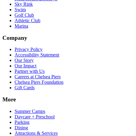
Sky Rink​​​​‌ ‍ ​‍​‍‌‍ ‌ ​‍‌‍‍‌‌‍‌ ‌‍‍‌‌‍ ‍​‍​‍​ ‍‍​‍​‍‌ ​ ‌‍​‌‌‍ ‍‌‍‍‌‌ ‌​‌ ‍‌​‍ ‍‌‍‍‌‌‍ ​‍​‍​‍ ​​‍​‍‌‍‍​‌ ​‍‌‍‌‌‌‍‌‍​‍​‍​ ‍‍​‍​‍‌‍‍​‌ ‌​‌ ‌​‌ ​​‌ ​ ​ ‍‍​‍ ​‍ ‌‍​ ‌‍‍​‌‍‌‌‌‍ ​‌ ​ ‌‍‌‌‌‍​‌‌ ​​‌‍‍‌‌‍‌‌‌ ​‍‌ ​ ​‍ ‍‌ ​ ‌‍​‌‌‍ ‍‌‍‍‌‌ ‌​‌ ‍‌​‍ ‍‌ ​ ‌ ‌​‌ ‌‌‌‍‌​‌‍‍‌‌‍ ​‍ ‌‍‍‌‌‍ ‍‌ ‌​‌‍‌‌‌‍ ‍‌ ‌​​‍ ‌‍‌‌‌‍‌​‌‍‍‌‌ ‌​​‍ ‌‍ ‌‌‍ ‌‍‌​‌‍‌‌​ ‌‌ ​​‌ ​‍‌‍‌‌‌ ​ ‌‍‌‌‌‍ ‍‌ ‌​‌‍​‌‌ ‌​‌‍‍‌‌‍ ‌‍ ‍​ ‍ ‌‍‍‌‌‍‌​​ ‌‌‍‌‍‌‍ ‌‍ ‌ ‌​‌‍‌‌‌ ​‍​ ‍ ‌ ‌​‌ ‍‌‌ ​​‌‍‌‌​ ‌‌‍‌‍‌‍ ‌‍ ‌ ‌​‌‍‌‌‌ ​‍​ ‍ ‌ ​​‌‍​‌‌ ‌​‌‍‍​​ ‌‌‍​ ‌‍ ‌‍ ​‌ ‌‌‌‍ ‌‌‍ ‍‌ ​ ​‍‌‌​ ‌‌‌​​‍‌‌ ‌‍‍ ‌‍‌‌‌ ‍‌​‍‌‌​ ​ ‌​‌​​‍‌‌​ ​ ‌​‌​​‍‌‌​ ​‍​ ​‍‌‍‌‌‌‍​‍​ ​‍​ ‍​‌‍​ ​ ‌‌‌‍​ ‌‍​ ‌‍‌‌‌‍​‍‌‍​‌​ ​‌​‍‌‌​ ​‍​ ​‍​‍‌‌​ ‌‌‌​‌​​‍ ‍‌‍ ​‌‍‍‌‌‍ ‍‌‍‍ ‌ ​ ​‍‌‌​ ‌‌‌​​‍‌‌ ‌‍‍ ‌‍‌‌‌ ‍‌​‍‌‌​ ​ ‌​‌​​‍‌‌​ ​ ‌​‌​​‍‌‌​ ​‍​ ​‍​ ‌​​ ‌ ‌‍‌‍‌‍‌‍​ ​​​ ‌‍​ ‌‌​ ‌​‌‍‌​‌‍‌​​ ​‌‌‍​‍​‍‌‌​ ​‍​ ​‍​‍‌‌​ ‌‌‌​‌​​‍ ‍‌‍ ‍‌‍​‌‌‍ ‌‌‍‌‌​ ‌‍​‍‌‍​‌‌ ​ ‌‍‌‌‌‌‌‌‌ ​‍‌‍ ​​ ‌‌‍‍​‌ ‌​‌ ‌​‌ ​​‌ ​ ​‍‌‌​ ​ ‌​​‌​‍‌‌​ ​‍‌​‌‍​‍‌‌​ ​‍‌​‌‍‌‍​ ‌‍‍​‌‍‌‌‌‍ ​‌ ​ ‌‍‌‌‌‍​‌‌ ​​‌‍‍‌‌‍‌‌‌ ​‍‌ ​ ​‍ ‍‌ ​ ‌‍​‌‌‍ ‍‌‍‍‌‌ ‌​‌ ‍‌​‍ ‍‌ ​ ‌ ‌​‌ ‌‌‌‍‌​‌‍‍‌‌‍ ​‍‌‍‌‍‍‌‌‍‌​​ ‌‌‍‌‍‌‍ ‌‍ ‌ ‌​‌‍‌‌‌ ​‍​‍‌‍‌ ‌​‌ ‍‌‌ ​​‌‍‌‌​ ‌‌‍‌‍‌‍ ‌‍ ‌ ‌​‌‍‌‌‌ ​‍​‍‌‍‌ ​​‌‍​‌‌ ‌​‌‍‍​​ ‌‌‍​ ‌‍ ‌‍ ​‌ ‌‌‌‍ ‌‌‍ ‍‌ ​ ​‍‌‌​ ‌‌‌​​‍‌‌ ‌‍‍ ‌‍‌‌‌ ‍‌​‍‌‌​ ​ ‌​‌​​‍‌‌​ ​ ‌​‌​​‍‌‌​ ​‍​ ​‍‌‍‌‌‌‍​‍​ ​‍​ ‍​‌‍​ ​ ‌‌‌‍​ ‌‍​ ‌‍‌‌‌‍​‍‌‍​‌​ ​‌​‍‌‌​ ​‍​ ​‍​‍‌‌​ ‌‌‌​‌​​‍ ‍‌‍ ​‌‍‍‌‌‍ ‍‌‍‍ ‌ ​ ​‍‌‌​ ‌‌‌​​‍‌‌ ‌‍‍ ‌‍‌‌‌ ‍‌​‍‌‌​ ​ ‌​‌​​‍‌‌​ ​ ‌​‌​​‍‌‌​ ​‍​ ​‍​ ‌​​ ‌ ‌‍‌‍‌‍‌‍​ ​​​ ‌‍​ ‌‌​ ‌​‌‍‌​‌‍‌​​ ​‌‌‍​‍​‍‌‌​ ​‍​ ​‍​‍‌‌​ ‌‌‌​‌​​‍ ‍‌‍ ‍‌‍​‌‌‍ ‌‌‍‌‌​‍‌‍‌ ​​‌‍‌‌‌ ​‍‌ ​ ‌ ​​‌‍‌‌‌‍​ ‌ ‌​‌‍‍‌‌ ‌‍‌‍‌‌​ ‌‌ ​​‌ ‌‌‌‍​‍‌‍ ​‌‍‍‌‌ ​ ‌‍‍​‌‍‌‌‌‍‌​​‍​‍‌ ‌
Swim​​​​‌ ‍ ​‍​‍‌‍ ‌ ​‍‌‍‍‌‌‍‌ ‌‍‍‌‌‍ ‍​‍​‍​ ‍‍​‍​‍‌ ​ ‌‍​‌‌‍ ‍‌‍‍‌‌ ‌​‌ ‍‌​‍ ‍‌‍‍‌‌‍ ​‍​‍​‍ ​​‍​‍‌‍‍​‌ ​‍‌‍‌‌‌‍‌‍​‍​‍​ ‍‍​‍​‍‌‍‍​‌ ‌​‌ ‌​‌ ​​‌ ​ ​ ‍‍​‍ ​‍ ‌‍​ ‌‍‍​‌‍‌‌‌‍ ​‌ ​ ‌‍‌‌‌‍​‌‌ ​​‌‍‍‌‌‍‌‌‌ ​‍‌ ​ ​‍ ‍‌ ​ ‌‍​‌‌‍ ‍‌‍‍‌‌ ‌​‌ ‍‌​‍ ‍‌ ​ ‌ ‌​‌ ‌‌‌‍‌​‌‍‍‌‌‍ ​‍ ‌‍‍‌‌‍ ‍‌ ‌​‌‍‌‌‌‍ ‍‌ ‌​​‍ ‌‍‌‌‌‍‌​‌‍‍‌‌ ‌​​‍ ‌‍ ‌‌‍ ‌‍‌​‌‍‌‌​ ‌‌ ​​‌ ​‍‌‍‌‌‌ ​ ‌‍‌‌‌‍ ‍‌ ‌​‌‍​‌‌ ‌​‌‍‍‌‌‍ ‌‍ ‍​ ‍ ‌‍‍‌‌‍‌​​ ‌‌‍‌‍‌‍ ‌‍ ‌ ‌​‌‍‌‌‌ ​‍​ ‍ ‌ ‌​‌ ‍‌‌ ​​‌‍‌‌​ ‌‌‍‌‍‌‍ ‌‍ ‌ ‌​‌‍‌‌‌ ​‍​ ‍ ‌ ​​‌‍​‌‌ ‌​‌‍‍​​ ‌‌‍​ ‌‍ ‌‍ ​‌ ‌‌‌‍ ‌‌‍ ‍‌ ​ ​‍‌‌​ ‌‌‌​​‍‌‌ ‌‍‍ ‌‍‌‌‌ ‍‌​‍‌‌​ ​ ‌​‌​​‍‌‌​ ​ ‌​‌​​‍‌‌​ ​‍​ ​‍‌‍‌‌‌‍​‍​ ​‍​ ‍​‌‍​ ​ ‌‌‌‍​ ‌‍​ ‌‍‌‌‌‍​‍‌‍​‌​ ​‌​‍‌‌​ ​‍​ ​‍​‍‌‌​ ‌‌‌​‌​​‍ ‍‌‍ ​‌‍‍‌‌‍ ‍‌‍‍ ‌ ​ ​‍‌‌​ ‌‌‌​​‍‌‌ ‌‍‍ ‌‍‌‌‌ ‍‌​‍‌‌​ ​ ‌​‌​​‍‌‌​ ​ ‌​‌​​‍‌‌​ ​‍​ ​‍‌‍‌‍‌‍‌‍​ ​​​ ‌‌​ ‌‌​ ‌​​ ​‍‌‍​ ​ ​‌​ ​ ‌‍​ ‌‍​‌‌‍​ ‌‍‌‌​ ‌‍​ ​‌​ ​ ‌‍​ ‌‍​‍​ ‌​​ ‍​‌‍‌​​ ‍​​ ‌‍​ ‌‌‌‍​‍​ ‌​​ ‌​​ ​‌​ ‍‌​ ‍‌‌‍​ ​‍‌‌​ ​‍​ ​‍​‍‌‌​ ‌‌‌​‌​​‍ ‍‌‍ ‍‌‍​‌‌‍ ‌‌‍‌‌​ ‌‍​‍‌‍​‌‌ ​ ‌‍‌‌‌‌‌‌‌ ​‍‌‍ ​​ ‌‌‍‍​‌ ‌​‌ ‌​‌ ​​‌ ​ ​‍‌‌​ ​ ‌​​‌​‍‌‌​ ​‍‌​‌‍​‍‌‌​ ​‍‌​‌‍‌‍​ ‌‍‍​‌‍‌‌‌‍ ​‌ ​ ‌‍‌‌‌‍​‌‌ ​​‌‍‍‌‌‍‌‌‌ ​‍‌ ​ ​‍ ‍‌ ​ ‌‍​‌‌‍ ‍‌‍‍‌‌ ‌​‌ ‍‌​‍ ‍‌ ​ ‌ ‌​‌ ‌‌‌‍‌​‌‍‍‌‌‍ ​‍‌‍‌‍‍‌‌‍‌​​ ‌‌‍‌‍‌‍ ‌‍ ‌ ‌​‌‍‌‌‌ ​‍​‍‌‍‌ ‌​‌ ‍‌‌ ​​‌‍‌‌​ ‌‌‍‌‍‌‍ ‌‍ ‌ ‌​‌‍‌‌‌ ​‍​‍‌‍‌ ​​‌‍​‌‌ ‌​‌‍‍​​ ‌‌‍​ ‌‍ ‌‍ ​‌ ‌‌‌‍ ‌‌‍ ‍‌ ​ ​‍‌‌​ ‌‌‌​​‍‌‌ ‌‍‍ ‌‍‌‌‌ ‍‌​‍‌‌​ ​ ‌​‌​​‍‌‌​ ​ ‌​‌​​‍‌‌​ ​‍​ ​‍‌‍‌‌‌‍​‍​ ​‍​ ‍​‌‍​ ​ ‌‌‌‍​ ‌‍​ ‌‍‌‌‌‍​‍‌‍​‌​ ​‌​‍‌‌​ ​‍​ ​‍​‍‌‌​ ‌‌‌​‌​​‍ ‍‌‍ ​‌‍‍‌‌‍ ‍‌‍‍ ‌ ​ ​‍‌‌​ ‌‌‌​​‍‌‌ ‌‍‍ ‌‍‌‌‌ ‍‌​‍‌‌​ ​ ‌​‌​​‍‌‌​ ​ ‌​‌​​‍‌‌​ ​‍​ ​‍‌‍‌‍‌‍‌‍​ ​​​ ‌‌​ ‌‌​ ‌​​ ​‍‌‍​ ​ ​‌​ ​ ‌‍​ ‌‍​‌‌‍​ ‌‍‌‌​ ‌‍​ ​‌​ ​ ‌‍​ ‌‍​‍​ ‌​​ ‍​‌‍‌​​ ‍​​ ‌‍​ ‌‌‌‍​‍​ ‌​​ ‌​​ ​‌​ ‍‌​ ‍‌‌‍​ ​‍‌‌​ ​‍​ ​‍​‍‌‌​ ‌‌‌​‌​​‍ ‍‌‍ ‍‌‍​‌‌‍ ‌‌‍‌‌​‍‌‍‌ ​​‌‍‌‌‌ ​‍‌ ​ ‌ ​​‌‍‌‌‌‍​ ‌ ‌​‌‍‍‌‌ ‌‍‌‍‌‌​ ‌‌ ​​‌ ‌‌‌‍​‍‌‍ ​‌‍‍‌‌ ​ ‌‍‍​‌‍‌‌‌‍‌​​‍​‍‌ ‌
Golf Club​​​​‌ ‍ ​‍​‍‌‍ ‌ ​‍‌‍‍‌‌‍‌ ‌‍‍‌‌‍ ‍​‍​‍​ ‍‍​‍​‍‌ ​ ‌‍​‌‌‍ ‍‌‍‍‌‌ ‌​‌ ‍‌​‍ ‍‌‍‍‌‌‍ ​‍​‍​‍ ​​‍​‍‌‍‍​‌ ​‍‌‍‌‌‌‍‌‍​‍​‍​ ‍‍​‍​‍‌‍‍​‌ ‌​‌ ‌​‌ ​​‌ ​ ​ ‍‍​‍ ​‍ ‌‍​ ‌‍‍​‌‍‌‌‌‍ ​‌ ​ ‌‍‌‌‌‍​‌‌ ​​‌‍‍‌‌‍‌‌‌ ​‍‌ ​ ​‍ ‍‌ ​ ‌‍​‌‌‍ ‍‌‍‍‌‌ ‌​‌ ‍‌​‍ ‍‌ ​ ‌ ‌​‌ ‌‌‌‍‌​‌‍‍‌‌‍ ​‍ ‌‍‍‌‌‍ ‍‌ ‌​‌‍‌‌‌‍ ‍‌ ‌​​‍ ‌‍‌‌‌‍‌​‌‍‍‌‌ ‌​​‍ ‌‍ ‌‌‍ ‌‍‌​‌‍‌‌​ ‌‌ ​​‌ ​‍‌‍‌‌‌ ​ ‌‍‌‌‌‍ ‍‌ ‌​‌‍​‌‌ ‌​‌‍‍‌‌‍ ‌‍ ‍​ ‍ ‌‍‍‌‌‍‌​​ ‌‌‍‌‍‌‍ ‌‍ ‌ ‌​‌‍‌‌‌ ​‍​ ‍ ‌ ‌​‌ ‍‌‌ ​​‌‍‌‌​ ‌‌‍‌‍‌‍ ‌‍ ‌ ‌​‌‍‌‌‌ ​‍​ ‍ ‌ ​​‌‍​‌‌ ‌​‌‍‍​​ ‌‌‍​ ‌‍ ‌‍ ​‌ ‌‌‌‍ ‌‌‍ ‍‌ ​ ​‍‌‌​ ‌‌‌​​‍‌‌ ‌‍‍ ‌‍‌‌‌ ‍‌​‍‌‌​ ​ ‌​‌​​‍‌‌​ ​ ‌​‌​​‍‌‌​ ​‍​ ​‍‌‍‌‌‌‍​‍​ ​‍​ ‍​‌‍​ ​ ‌‌‌‍​ ‌‍​ ‌‍‌‌‌‍​‍‌‍​‌​ ​‌​‍‌‌​ ​‍​ ​‍​‍‌‌​ ‌‌‌​‌​​‍ ‍‌‍ ​‌‍‍‌‌‍ ‍‌‍‍ ‌ ​ ​‍‌‌​ ‌‌‌​​‍‌‌ ‌‍‍ ‌‍‌‌‌ ‍‌​‍‌‌​ ​ ‌​‌​​‍‌‌​ ​ ‌​‌​​‍‌‌​ ​‍​ ​‍​ ‌​‌‍‌‌​ ‌‍‌‍‌​​ ​‍​ ‌‍​ ​‍‌‍‌‍‌‍​‌‌‍​ ‌‍​ ‌‍​ ​‍‌‌​ ​‍​ ​‍​‍‌‌​ ‌‌‌​‌​​‍ ‍‌‍ ‍‌‍​‌‌‍ ‌‌‍‌‌​ ‌‍​‍‌‍​‌‌ ​ ‌‍‌‌‌‌‌‌‌ ​‍‌‍ ​​ ‌‌‍‍​‌ ‌​‌ ‌​‌ ​​‌ ​ ​‍‌‌​ ​ ‌​​‌​‍‌‌​ ​‍‌​‌‍​‍‌‌​ ​‍‌​‌‍‌‍​ ‌‍‍​‌‍‌‌‌‍ ​‌ ​ ‌‍‌‌‌‍​‌‌ ​​‌‍‍‌‌‍‌‌‌ ​‍‌ ​ ​‍ ‍‌ ​ ‌‍​‌‌‍ ‍‌‍‍‌‌ ‌​‌ ‍‌​‍ ‍‌ ​ ‌ ‌​‌ ‌‌‌‍‌​‌‍‍‌‌‍ ​‍‌‍‌‍‍‌‌‍‌​​ ‌‌‍‌‍‌‍ ‌‍ ‌ ‌​‌‍‌‌‌ ​‍​‍‌‍‌ ‌​‌ ‍‌‌ ​​‌‍‌‌​ ‌‌‍‌‍‌‍ ‌‍ ‌ ‌​‌‍‌‌‌ ​‍​‍‌‍‌ ​​‌‍​‌‌ ‌​‌‍‍​​ ‌‌‍​ ‌‍ ‌‍ ​‌ ‌‌‌‍ ‌‌‍ ‍‌ ​ ​‍‌‌​ ‌‌‌​​‍‌‌ ‌‍‍ ‌‍‌‌‌ ‍‌​‍‌‌​ ​ ‌​‌​​‍‌‌​ ​ ‌​‌​​‍‌‌​ ​‍​ ​‍‌‍‌‌‌‍​‍​ ​‍​ ‍​‌‍​ ​ ‌‌‌‍​ ‌‍​ ‌‍‌‌‌‍​‍‌‍​‌​ ​‌​‍‌‌​ ​‍​ ​‍​‍‌‌​ ‌‌‌​‌​​‍ ‍‌‍ ​‌‍‍‌‌‍ ‍‌‍‍ ‌ ​ ​‍‌‌​ ‌‌‌​​‍‌‌ ‌‍‍ ‌‍‌‌‌ ‍‌​‍‌‌​ ​ ‌​‌​​‍‌‌​ ​ ‌​‌​​‍‌‌​ ​‍​ ​‍​ ‌​‌‍‌‌​ ‌‍‌‍‌​​ ​‍​ ‌‍​ ​‍‌‍‌‍‌‍​‌‌‍​ ‌‍​ ‌‍​ ​‍‌‌​ ​‍​ ​‍​‍‌‌​ ‌‌‌​‌​​‍ ‍‌‍ ‍‌‍​‌‌‍ ‌‌‍‌‌​‍‌‍‌ ​​‌‍‌‌‌ ​‍‌ ​ ‌ ​​‌‍‌‌‌‍​ ‌ ‌​‌‍‍‌‌ ‌‍‌‍‌‌​ ‌‌ ​​‌ ‌‌‌‍​‍‌‍ ​‌‍‍‌‌ ​ ‌‍‍​‌‍‌‌‌‍‌​​‍​‍‌ ‌
Athletic Club​​​​‌ ‍ ​‍​‍‌‍ ‌ ​‍‌‍‍‌‌‍‌ ‌‍‍‌‌‍ ‍​‍​‍​ ‍‍​‍​‍‌ ​ ‌‍​‌‌‍ ‍‌‍‍‌‌ ‌​‌ ‍‌​‍ ‍‌‍‍‌‌‍ ​‍​‍​‍ ​​‍​‍‌‍‍​‌ ​‍‌‍‌‌‌‍‌‍​‍​‍​ ‍‍​‍​‍‌‍‍​‌ ‌​‌ ‌​‌ ​​‌ ​ ​ ‍‍​‍ ​‍ ‌‍​ ‌‍‍​‌‍‌‌‌‍ ​‌ ​ ‌‍‌‌‌‍​‌‌ ​​‌‍‍‌‌‍‌‌‌ ​‍‌ ​ ​‍ ‍‌ ​ ‌‍​‌‌‍ ‍‌‍‍‌‌ ‌​‌ ‍‌​‍ ‍‌ ​ ‌ ‌​‌ ‌‌‌‍‌​‌‍‍‌‌‍ ​‍ ‌‍‍‌‌‍ ‍‌ ‌​‌‍‌‌‌‍ ‍‌ ‌​​‍ ‌‍‌‌‌‍‌​‌‍‍‌‌ ‌​​‍ ‌‍ ‌‌‍ ‌‍‌​‌‍‌‌​ ‌‌ ​​‌ ​‍‌‍‌‌‌ ​ ‌‍‌‌‌‍ ‍‌ ‌​‌‍​‌‌ ‌​‌‍‍‌‌‍ ‌‍ ‍​ ‍ ‌‍‍‌‌‍‌​​ ‌‌‍‌‍‌‍ ‌‍ ‌ ‌​‌‍‌‌‌ ​‍​ ‍ ‌ ‌​‌ ‍‌‌ ​​‌‍‌‌​ ‌‌‍‌‍‌‍ ‌‍ ‌ ‌​‌‍‌‌‌ ​‍​ ‍ ‌ ​​‌‍​‌‌ ‌​‌‍‍​​ ‌‌‍​ ‌‍ ‌‍ ​‌ ‌‌‌‍ ‌‌‍ ‍‌ ​ ​‍‌‌​ ‌‌‌​​‍‌‌ ‌‍‍ ‌‍‌‌‌ ‍‌​‍‌‌​ ​ ‌​‌​​‍‌‌​ ​ ‌​‌​​‍‌‌​ ​‍​ ​‍‌‍‌‌‌‍​‍​ ​‍​ ‍​‌‍​ ​ ‌‌‌‍​ ‌‍​ ‌‍‌‌‌‍​‍‌‍​‌​ ​‌​‍‌‌​ ​‍​ ​‍​‍‌‌​ ‌‌‌​‌​​‍ ‍‌‍ ​‌‍‍‌‌‍ ‍‌‍‍ ‌ ​ ​‍‌‌​ ‌‌‌​​‍‌‌ ‌‍‍ ‌‍‌‌‌ ‍‌​‍‌‌​ ​ ‌​‌​​‍‌‌​ ​ ‌​‌​​‍‌‌​ ​‍​ ​‍​ ‍​‌‍​‌​ ​ ​ ‌​‌‍​‌​ ‌ ‌‍‌​‌‍​‌​ ​ ​ ‍​‌‍‌‌‌‍​ ​‍‌‌​ ​‍​ ​‍​‍‌‌​ ‌‌‌​‌​​‍ ‍‌‍ ‍‌‍​‌‌‍ ‌‌‍‌‌​ ‌‍​‍‌‍​‌‌ ​ ‌‍‌‌‌‌‌‌‌ ​‍‌‍ ​​ ‌‌‍‍​‌ ‌​‌ ‌​‌ ​​‌ ​ ​‍‌‌​ ​ ‌​​‌​‍‌‌​ ​‍‌​‌‍​‍‌‌​ ​‍‌​‌‍‌‍​ ‌‍‍​‌‍‌‌‌‍ ​‌ ​ ‌‍‌‌‌‍​‌‌ ​​‌‍‍‌‌‍‌‌‌ ​‍‌ ​ ​‍ ‍‌ ​ ‌‍​‌‌‍ ‍‌‍‍‌‌ ‌​‌ ‍‌​‍ ‍‌ ​ ‌ ‌​‌ ‌‌‌‍‌​‌‍‍‌‌‍ ​‍‌‍‌‍‍‌‌‍‌​​ ‌‌‍‌‍‌‍ ‌‍ ‌ ‌​‌‍‌‌‌ ​‍​‍‌‍‌ ‌​‌ ‍‌‌ ​​‌‍‌‌​ ‌‌‍‌‍‌‍ ‌‍ ‌ ‌​‌‍‌‌‌ ​‍​‍‌‍‌ ​​‌‍​‌‌ ‌​‌‍‍​​ ‌‌‍​ ‌‍ ‌‍ ​‌ ‌‌‌‍ ‌‌‍ ‍‌ ​ ​‍‌‌​ ‌‌‌​​‍‌‌ ‌‍‍ ‌‍‌‌‌ ‍‌​‍‌‌​ ​ ‌​‌​​‍‌‌​ ​ ‌​‌​​‍‌‌​ ​‍​ ​‍‌‍‌‌‌‍​‍​ ​‍​ ‍​‌‍​ ​ ‌‌‌‍​ ‌‍​ ‌‍‌‌‌‍​‍‌‍​‌​ ​‌​‍‌‌​ ​‍​ ​‍​‍‌‌​ ‌‌‌​‌​​‍ ‍‌‍ ​‌‍‍‌‌‍ ‍‌‍‍ ‌ ​ ​‍‌‌​ ‌‌‌​​‍‌‌ ‌‍‍ ‌‍‌‌‌ ‍‌​‍‌‌​ ​ ‌​‌​​‍‌‌​ ​ ‌​‌​​‍‌‌​ ​‍​ ​‍​ ‍​‌‍​‌​ ​ ​ ‌​‌‍​‌​ ‌ ‌‍‌​‌‍​‌​ ​ ​ ‍​‌‍‌‌‌‍​ ​‍‌‌​ ​‍​ ​‍​‍‌‌​ ‌‌‌​‌​​‍ ‍‌‍ ‍‌‍​‌‌‍ ‌‌‍‌‌​‍‌‍‌ ​​‌‍‌‌‌ ​‍‌ ​ ‌ ​​‌‍‌‌‌‍​ ‌ ‌​‌‍‍‌‌ ‌‍‌‍‌‌​ ‌‌ ​​‌ ‌‌‌‍​‍‌‍ ​‌‍‍‌‌ ​ ‌‍‍​‌‍‌‌‌‍‌​​‍​‍‌ ‌
Marina​​​​‌ ‍ ​‍​‍‌‍ ‌ ​‍‌‍‍‌‌‍‌ ‌‍‍‌‌‍ ‍​‍​‍​ ‍‍​‍​‍‌ ​ ‌‍​‌‌‍ ‍‌‍‍‌‌ ‌​‌ ‍‌​‍ ‍‌‍‍‌‌‍ ​‍​‍​‍ ​​‍​‍‌‍‍​‌ ​‍‌‍‌‌‌‍‌‍​‍​‍​ ‍‍​‍​‍‌‍‍​‌ ‌​‌ ‌​‌ ​​‌ ​ ​ ‍‍​‍ ​‍ ‌‍​ ‌‍‍​‌‍‌‌‌‍ ​‌ ​ ‌‍‌‌‌‍​‌‌ ​​‌‍‍‌‌‍‌‌‌ ​‍‌ ​ ​‍ ‍‌ ​ ‌‍​‌‌‍ ‍‌‍‍‌‌ ‌​‌ ‍‌​‍ ‍‌ ​ ‌ ‌​‌ ‌‌‌‍‌​‌‍‍‌‌‍ ​‍ ‌‍‍‌‌‍ ‍‌ ‌​‌‍‌‌‌‍ ‍‌ ‌​​‍ ‌‍‌‌‌‍‌​‌‍‍‌‌ ‌​​‍ ‌‍ ‌‌‍ ‌‍‌​‌‍‌‌​ ‌‌ ​​‌ ​‍‌‍‌‌‌ ​ ‌‍‌‌‌‍ ‍‌ ‌​‌‍​‌‌ ‌​‌‍‍‌‌‍ ‌‍ ‍​ ‍ ‌‍‍‌‌‍‌​​ ‌‌‍‌‍‌‍ ‌‍ ‌ ‌​‌‍‌‌‌ ​‍​ ‍ ‌ ‌​‌ ‍‌‌ ​​‌‍‌‌​ ‌‌‍‌‍‌‍ ‌‍ ‌ ‌​‌‍‌‌‌ ​‍​ ‍ ‌ ​​‌‍​‌‌ ‌​‌‍‍​​ ‌‌‍​ ‌‍ ‌‍ ​‌ ‌‌‌‍ ‌‌‍ ‍‌ ​ ​‍‌‌​ ‌‌‌​​‍‌‌ ‌‍‍ ‌‍‌‌‌ ‍‌​‍‌‌​ ​ ‌​‌​​‍‌‌​ ​ ‌​‌​​‍‌‌​ ​‍​ ​‍‌‍‌‌‌‍​‍​ ​‍​ ‍​‌‍​ ​ ‌‌‌‍​ ‌‍​ ‌‍‌‌‌‍​‍‌‍​‌​ ​‌​‍‌‌​ ​‍​ ​‍​‍‌‌​ ‌‌‌​‌​​‍ ‍‌‍ ​‌‍‍‌‌‍ ‍‌‍‍ ‌ ​ ​‍‌‌​ ‌‌‌​​‍‌‌ ‌‍‍ ‌‍‌‌‌ ‍‌​‍‌‌​ ​ ‌​‌​​‍‌‌​ ​ ‌​‌​​‍‌‌​ ​‍​ ​‍​ ‌‍​ ‌‌​ ‌‍​ ‌‌‌‍‌‌‌‍‌‍‌‍​‌​ ​​​ ‌‍​ ‌‌​ ‌​‌‍‌​​‍‌‌​ ​‍​ ​‍​‍‌‌​ ‌‌‌​‌​​‍ ‍‌‍ ‍‌‍​‌‌‍ ‌‌‍‌‌​ ‌‍​‍‌‍​‌‌ ​ ‌‍‌‌‌‌‌‌‌ ​‍‌‍ ​​ ‌‌‍‍​‌ ‌​‌ ‌​‌ ​​‌ ​ ​‍‌‌​ ​ ‌​​‌​‍‌‌​ ​‍‌​‌‍​‍‌‌​ ​‍‌​‌‍‌‍​ ‌‍‍​‌‍‌‌‌‍ ​‌ ​ ‌‍‌‌‌‍​‌‌ ​​‌‍‍‌‌‍‌‌‌ ​‍‌ ​ ​‍ ‍‌ ​ ‌‍​‌‌‍ ‍‌‍‍‌‌ ‌​‌ ‍‌​‍ ‍‌ ​ ‌ ‌​‌ ‌‌‌‍‌​‌‍‍‌‌‍ ​‍‌‍‌‍‍‌‌‍‌​​ ‌‌‍‌‍‌‍ ‌‍ ‌ ‌​‌‍‌‌‌ ​‍​‍‌‍‌ ‌​‌ ‍‌‌ ​​‌‍‌‌​ ‌‌‍‌‍‌‍ ‌‍ ‌ ‌​‌‍‌‌‌ ​‍​‍‌‍‌ ​​‌‍​‌‌ ‌​‌‍‍​​ ‌‌‍​ ‌‍ ‌‍ ​‌ ‌‌‌‍ ‌‌‍ ‍‌ ​ ​‍‌‌​ ‌‌‌​​‍‌‌ ‌‍‍ ‌‍‌‌‌ ‍‌​‍‌‌​ ​ ‌​‌​​‍‌‌​ ​ ‌​‌​​‍‌‌​ ​‍​ ​‍‌‍‌‌‌‍​‍​ ​‍​ ‍​‌‍​ ​ ‌‌‌‍​ ‌‍​ ‌‍‌‌‌‍​‍‌‍​‌​ ​‌​‍‌‌​ ​‍​ ​‍​‍‌‌​ ‌‌‌​‌​​‍ ‍‌‍ ​‌‍‍‌‌‍ ‍‌‍‍ ‌ ​ ​‍‌‌​ ‌‌‌​​‍‌‌ ‌‍‍ ‌‍‌‌‌ ‍‌​‍‌‌​ ​ ‌​‌​​‍‌‌​ ​ ‌​‌​​‍‌‌​ ​‍​ ​‍​ ‌‍​ ‌‌​ ‌‍​ ‌‌‌‍‌‌‌‍‌‍‌‍​‌​ ​​​ ‌‍​ ‌‌​ ‌​‌‍‌​​‍‌‌​ ​‍​ ​‍​‍‌‌​ ‌‌‌​‌​​‍ ‍‌‍ ‍‌‍​‌‌‍ ‌‌‍‌‌​‍‌‍‌ ​​‌‍‌‌‌ ​‍‌ ​ ‌ ​​‌‍‌‌‌‍​ ‌ ‌​‌‍‍‌‌ ‌‍‌‍‌‌​ ‌‌ ​​‌ ‌‌‌‍​‍‌‍ ​‌‍‍‌‌ ​ ‌‍‍​‌‍‌‌‌‍‌​​‍​‍‌ ‌
Company​​​​‌ ‍ ​‍​‍‌‍ ‌ ​‍‌‍‍‌‌‍‌ ‌‍‍‌‌‍ ‍​‍​‍​ ‍‍​‍​‍‌ ​ ‌‍​‌‌‍ ‍‌‍‍‌‌ ‌​‌ ‍‌​‍ ‍‌‍‍‌‌‍ ​‍​‍​‍ ​​‍​‍‌‍‍​‌ ​‍‌‍‌‌‌‍‌‍​‍​‍​ ‍‍​‍​‍‌‍‍​‌ ‌​‌ ‌​‌ ​​‌ ​ ​ ‍‍​‍ ​‍ ‌‍​ ‌‍‍​‌‍‌‌‌‍ ​‌ ​ ‌‍‌‌‌‍​‌‌ ​​‌‍‍‌‌‍‌‌‌ ​‍‌ ​ ​‍ ‍‌ ​ ‌‍​‌‌‍ ‍‌‍‍‌‌ ‌​‌ ‍‌​‍ ‍‌ ​ ‌ ‌​‌ ‌‌‌‍‌​‌‍‍‌‌‍ ​‍ ‌‍‍‌‌‍ ‍‌ ‌​‌‍‌‌‌‍ ‍‌ ‌​​‍ ‌‍‌‌‌‍‌​‌‍‍‌‌ ‌​​‍ ‌‍ ‌‌‍ ‌‍‌​‌‍‌‌​ ‌‌ ​​‌ ​‍‌‍‌‌‌ ​ ‌‍‌‌‌‍ ‍‌ ‌​‌‍​‌‌ ‌​‌‍‍‌‌‍ ‌‍ ‍​ ‍ ‌‍‍‌‌‍‌​​ ‌‌‍‌‍‌‍ ‌‍ ‌ ‌​‌‍‌‌‌ ​‍​ ‍ ‌ ‌​‌ ‍‌‌ ​​‌‍‌‌​ ‌‌‍‌‍‌‍ ‌‍ ‌ ‌​‌‍‌‌‌ ​‍​ ‍ ‌ ​​‌‍​‌‌ ‌​‌‍‍​​ ‌‌‍​ ‌‍ ‌‍ ​‌ ‌‌‌‍ ‌‌‍ ‍‌ ​ ​‍‌‌​ ‌‌‌​​‍‌‌ ‌‍‍ ‌‍‌‌‌ ‍‌​‍‌‌​ ​ ‌​‌​​‍‌‌​ ​ ‌​‌​​‍‌‌​ ​‍​ ​‍‌‍​ ​ ​ ​ ‌​​ ​​‌‍​ ​ ‌‍‌‍‌​​ ‌​‌‍‌‍‌‍‌‌‌‍‌‌‌‍‌​​‍‌‌​ ​‍​ ​‍​‍‌‌​ ‌‌‌​‌​​‍ ‍‌ ‌​‌‍‍‌‌ ‌​‌‍ ​‌‍‌‌​ ‌‍​‍‌‍​‌‌ ​ ‌‍‌‌‌‌‌‌‌ ​‍‌‍ ​​ ‌‌‍‍​‌ ‌​‌ ‌​‌ ​​‌ ​ ​‍‌‌​ ​ ‌​​‌​‍‌‌​ ​‍‌​‌‍​‍‌‌​ ​‍‌​‌‍‌‍​ ‌‍‍​‌‍‌‌‌‍ ​‌ ​ ‌‍‌‌‌‍​‌‌ ​​‌‍‍‌‌‍‌‌‌ ​‍‌ ​ ​‍ ‍‌ ​ ‌‍​‌‌‍ ‍‌‍‍‌‌ ‌​‌ ‍‌​‍ ‍‌ ​ ‌ ‌​‌ ‌‌‌‍‌​‌‍‍‌‌‍ ​‍‌‍‌‍‍‌‌‍‌​​ ‌‌‍‌‍‌‍ ‌‍ ‌ ‌​‌‍‌‌‌ ​‍​‍‌‍‌ ‌​‌ ‍‌‌ ​​‌‍‌‌​ ‌‌‍‌‍‌‍ ‌‍ ‌ ‌​‌‍‌‌‌ ​‍​‍‌‍‌ ​​‌‍​‌‌ ‌​‌‍‍​​ ‌‌‍​ ‌‍ ‌‍ ​‌ ‌‌‌‍ ‌‌‍ ‍‌ ​ ​‍‌‌​ ‌‌‌​​‍‌‌ ‌‍‍ ‌‍‌‌‌ ‍‌​‍‌‌​ ​ ‌​‌​​‍‌‌​ ​ ‌​‌​​‍‌‌​ ​‍​ ​‍‌‍​ ​ ​ ​ ‌​​ ​​‌‍​ ​ ‌‍‌‍‌​​ ‌​‌‍‌‍‌‍‌‌‌‍‌‌‌‍‌​​‍‌‌​ ​‍​ ​‍​‍‌‌​ ‌‌‌​‌​​‍ ‍‌ ‌​‌‍‍‌‌ ‌​‌‍ ​‌‍‌‌​‍‌‍‌ ​​‌‍‌‌‌ ​‍‌ ​ ‌ ​​‌‍‌‌‌‍​ ‌ ‌​‌‍‍‌‌ ‌‍‌‍‌‌​ ‌‌ ​​‌ ‌‌‌‍​‍‌‍ ​‌‍‍‌‌ ​ ‌‍‍​‌‍‌‌‌‍‌​​‍​‍‌ ‌
Privacy Policy​​​​‌ ‍ ​‍​‍‌‍ ‌ ​‍‌‍‍‌‌‍‌ ‌‍‍‌‌‍ ‍​‍​‍​ ‍‍​‍​‍‌ ​ ‌‍​‌‌‍ ‍‌‍‍‌‌ ‌​‌ ‍‌​‍ ‍‌‍‍‌‌‍ ​‍​‍​‍ ​​‍​‍‌‍‍​‌ ​‍‌‍‌‌‌‍‌‍​‍​‍​ ‍‍​‍​‍‌‍‍​‌ ‌​‌ ‌​‌ ​​‌ ​ ​ ‍‍​‍ ​‍ ‌‍​ ‌‍‍​‌‍‌‌‌‍ ​‌ ​ ‌‍‌‌‌‍​‌‌ ​​‌‍‍‌‌‍‌‌‌ ​‍‌ ​ ​‍ ‍‌ ​ ‌‍​‌‌‍ ‍‌‍‍‌‌ ‌​‌ ‍‌​‍ ‍‌ ​ ‌ ‌​‌ ‌‌‌‍‌​‌‍‍‌‌‍ ​‍ ‌‍‍‌‌‍ ‍‌ ‌​‌‍‌‌‌‍ ‍‌ ‌​​‍ ‌‍‌‌‌‍‌​‌‍‍‌‌ ‌​​‍ ‌‍ ‌‌‍ ‌‍‌​‌‍‌‌​ ‌‌ ​​‌ ​‍‌‍‌‌‌ ​ ‌‍‌‌‌‍ ‍‌ ‌​‌‍​‌‌ ‌​‌‍‍‌‌‍ ‌‍ ‍​ ‍ ‌‍‍‌‌‍‌​​ ‌‌‍‌‍‌‍ ‌‍ ‌ ‌​‌‍‌‌‌ ​‍​ ‍ ‌ ‌​‌ ‍‌‌ ​​‌‍‌‌​ ‌‌‍‌‍‌‍ ‌‍ ‌ ‌​‌‍‌‌‌ ​‍​ ‍ ‌ ​​‌‍​‌‌ ‌​‌‍‍​​ ‌‌‍​ ‌‍ ‌‍ ​‌ ‌‌‌‍ ‌‌‍ ‍‌ ​ ​‍‌‌​ ‌‌‌​​‍‌‌ ‌‍‍ ‌‍‌‌‌ ‍‌​‍‌‌​ ​ ‌​‌​​‍‌‌​ ​ ‌​‌​​‍‌‌​ ​‍​ ​‍‌‍​ ​ ​ ​ ‌​​ ​​‌‍​ ​ ‌‍‌‍‌​​ ‌​‌‍‌‍‌‍‌‌‌‍‌‌‌‍‌​​‍‌‌​ ​‍​ ​‍​‍‌‌​ ‌‌‌​‌​​‍ ‍‌‍ ​‌‍‍‌‌‍ ‍‌‍‍ ‌ ​ ​‍‌‌​ ‌‌‌​​‍‌‌ ‌‍‍ ‌‍‌‌‌ ‍‌​‍‌‌​ ​ ‌​‌​​‍‌‌​ ​ ‌​‌​​‍‌‌​ ​‍​ ​‍​ ​​​ ‍‌‌‍‌‌​ ‍​​ ‍‌​ ​‍‌‍​‍‌‍​‍​ ​‍​ ‍​‌‍​‌​ ​​​‍‌‌​ ​‍​ ​‍​‍‌‌​ ‌‌‌​‌​​‍ ‍‌‍ ‍‌‍​‌‌‍ ‌‌‍‌‌​ ‌‍​‍‌‍​‌‌ ​ ‌‍‌‌‌‌‌‌‌ ​‍‌‍ ​​ ‌‌‍‍​‌ ‌​‌ ‌​‌ ​​‌ ​ ​‍‌‌​ ​ ‌​​‌​‍‌‌​ ​‍‌​‌‍​‍‌‌​ ​‍‌​‌‍‌‍​ ‌‍‍​‌‍‌‌‌‍ ​‌ ​ ‌‍‌‌‌‍​‌‌ ​​‌‍‍‌‌‍‌‌‌ ​‍‌ ​ ​‍ ‍‌ ​ ‌‍​‌‌‍ ‍‌‍‍‌‌ ‌​‌ ‍‌​‍ ‍‌ ​ ‌ ‌​‌ ‌‌‌‍‌​‌‍‍‌‌‍ ​‍‌‍‌‍‍‌‌‍‌​​ ‌‌‍‌‍‌‍ ‌‍ ‌ ‌​‌‍‌‌‌ ​‍​‍‌‍‌ ‌​‌ ‍‌‌ ​​‌‍‌‌​ ‌‌‍‌‍‌‍ ‌‍ ‌ ‌​‌‍‌‌‌ ​‍​‍‌‍‌ ​​‌‍​‌‌ ‌​‌‍‍​​ ‌‌‍​ ‌‍ ‌‍ ​‌ ‌‌‌‍ ‌‌‍ ‍‌ ​ ​‍‌‌​ ‌‌‌​​‍‌‌ ‌‍‍ ‌‍‌‌‌ ‍‌​‍‌‌​ ​ ‌​‌​​‍‌‌​ ​ ‌​‌​​‍‌‌​ ​‍​ ​‍‌‍​ ​ ​ ​ ‌​​ ​​‌‍​ ​ ‌‍‌‍‌​​ ‌​‌‍‌‍‌‍‌‌‌‍‌‌‌‍‌​​‍‌‌​ ​‍​ ​‍​‍‌‌​ ‌‌‌​‌​​‍ ‍‌‍ ​‌‍‍‌‌‍ ‍‌‍‍ ‌ ​ ​‍‌‌​ ‌‌‌​​‍‌‌ ‌‍‍ ‌‍‌‌‌ ‍‌​‍‌‌​ ​ ‌​‌​​‍‌‌​ ​ ‌​‌​​‍‌‌​ ​‍​ ​‍​ ​​​ ‍‌‌‍‌‌​ ‍​​ ‍‌​ ​‍‌‍​‍‌‍​‍​ ​‍​ ‍​‌‍​‌​ ​​​‍‌‌​ ​‍​ ​‍​‍‌‌​ ‌‌‌​‌​​‍ ‍‌‍ ‍‌‍​‌‌‍ ‌‌‍‌‌​‍‌‍‌ ​​‌‍‌‌‌ ​‍‌ ​ ‌ ​​‌‍‌‌‌‍​ ‌ ‌​‌‍‍‌‌ ‌‍‌‍‌‌​ ‌‌ ​​‌ ‌‌‌‍​‍‌‍ ​‌‍‍‌‌ ​ ‌‍‍​‌‍‌‌‌‍‌​​‍​‍‌ ‌
Accessibility Statement​​​​‌ ‍ ​‍​‍‌‍ ‌ ​‍‌‍‍‌‌‍‌ ‌‍‍‌‌‍ ‍​‍​‍​ ‍‍​‍​‍‌ ​ ‌‍​‌‌‍ ‍‌‍‍‌‌ ‌​‌ ‍‌​‍ ‍‌‍‍‌‌‍ ​‍​‍​‍ ​​‍​‍‌‍‍​‌ ​‍‌‍‌‌‌‍‌‍​‍​‍​ ‍‍​‍​‍‌‍‍​‌ ‌​‌ ‌​‌ ​​‌ ​ ​ ‍‍​‍ ​‍ ‌‍​ ‌‍‍​‌‍‌‌‌‍ ​‌ ​ ‌‍‌‌‌‍​‌‌ ​​‌‍‍‌‌‍‌‌‌ ​‍‌ ​ ​‍ ‍‌ ​ ‌‍​‌‌‍ ‍‌‍‍‌‌ ‌​‌ ‍‌​‍ ‍‌ ​ ‌ ‌​‌ ‌‌‌‍‌​‌‍‍‌‌‍ ​‍ ‌‍‍‌‌‍ ‍‌ ‌​‌‍‌‌‌‍ ‍‌ ‌​​‍ ‌‍‌‌‌‍‌​‌‍‍‌‌ ‌​​‍ ‌‍ ‌‌‍ ‌‍‌​‌‍‌‌​ ‌‌ ​​‌ ​‍‌‍‌‌‌ ​ ‌‍‌‌‌‍ ‍‌ ‌​‌‍​‌‌ ‌​‌‍‍‌‌‍ ‌‍ ‍​ ‍ ‌‍‍‌‌‍‌​​ ‌‌‍‌‍‌‍ ‌‍ ‌ ‌​‌‍‌‌‌ ​‍​ ‍ ‌ ‌​‌ ‍‌‌ ​​‌‍‌‌​ ‌‌‍‌‍‌‍ ‌‍ ‌ ‌​‌‍‌‌‌ ​‍​ ‍ ‌ ​​‌‍​‌‌ ‌​‌‍‍​​ ‌‌‍​ ‌‍ ‌‍ ​‌ ‌‌‌‍ ‌‌‍ ‍‌ ​ ​‍‌‌​ ‌‌‌​​‍‌‌ ‌‍‍ ‌‍‌‌‌ ‍‌​‍‌‌​ ​ ‌​‌​​‍‌‌​ ​ ‌​‌​​‍‌‌​ ​‍​ ​‍‌‍​ ​ ​ ​ ‌​​ ​​‌‍​ ​ ‌‍‌‍‌​​ ‌​‌‍‌‍‌‍‌‌‌‍‌‌‌‍‌​​‍‌‌​ ​‍​ ​‍​‍‌‌​ ‌‌‌​‌​​‍ ‍‌‍ ​‌‍‍‌‌‍ ‍‌‍‍ ‌ ​ ​‍‌‌​ ‌‌‌​​‍‌‌ ‌‍‍ ‌‍‌‌‌ ‍‌​‍‌‌​ ​ ‌​‌​​‍‌‌​ ​ ‌​‌​​‍‌‌​ ​‍​ ​‍​ ​ ​ ‌‍​ ‌ ​ ​ ‌‍​‌​ ‌‍​ ‌ ​ ‍‌​ ​‌​ ‌‍‌‍‌​​ ​​​‍‌‌​ ​‍​ ​‍​‍‌‌​ ‌‌‌​‌​​‍ ‍‌‍ ‍‌‍​‌‌‍ ‌‌‍‌‌​ ‌‍​‍‌‍​‌‌ ​ ‌‍‌‌‌‌‌‌‌ ​‍‌‍ ​​ ‌‌‍‍​‌ ‌​‌ ‌​‌ ​​‌ ​ ​‍‌‌​ ​ ‌​​‌​‍‌‌​ ​‍‌​‌‍​‍‌‌​ ​‍‌​‌‍‌‍​ ‌‍‍​‌‍‌‌‌‍ ​‌ ​ ‌‍‌‌‌‍​‌‌ ​​‌‍‍‌‌‍‌‌‌ ​‍‌ ​ ​‍ ‍‌ ​ ‌‍​‌‌‍ ‍‌‍‍‌‌ ‌​‌ ‍‌​‍ ‍‌ ​ ‌ ‌​‌ ‌‌‌‍‌​‌‍‍‌‌‍ ​‍‌‍‌‍‍‌‌‍‌​​ ‌‌‍‌‍‌‍ ‌‍ ‌ ‌​‌‍‌‌‌ ​‍​‍‌‍‌ ‌​‌ ‍‌‌ ​​‌‍‌‌​ ‌‌‍‌‍‌‍ ‌‍ ‌ ‌​‌‍‌‌‌ ​‍​‍‌‍‌ ​​‌‍​‌‌ ‌​‌‍‍​​ ‌‌‍​ ‌‍ ‌‍ ​‌ ‌‌‌‍ ‌‌‍ ‍‌ ​ ​‍‌‌​ ‌‌‌​​‍‌‌ ‌‍‍ ‌‍‌‌‌ ‍‌​‍‌‌​ ​ ‌​‌​​‍‌‌​ ​ ‌​‌​​‍‌‌​ ​‍​ ​‍‌‍​ ​ ​ ​ ‌​​ ​​‌‍​ ​ ‌‍‌‍‌​​ ‌​‌‍‌‍‌‍‌‌‌‍‌‌‌‍‌​​‍‌‌​ ​‍​ ​‍​‍‌‌​ ‌‌‌​‌​​‍ ‍‌‍ ​‌‍‍‌‌‍ ‍‌‍‍ ‌ ​ ​‍‌‌​ ‌‌‌​​‍‌‌ ‌‍‍ ‌‍‌‌‌ ‍‌​‍‌‌​ ​ ‌​‌​​‍‌‌​ ​ ‌​‌​​‍‌‌​ ​‍​ ​‍​ ​ ​ ‌‍​ ‌ ​ ​ ‌‍​‌​ ‌‍​ ‌ ​ ‍‌​ ​‌​ ‌‍‌‍‌​​ ​​​‍‌‌​ ​‍​ ​‍​‍‌‌​ ‌‌‌​‌​​‍ ‍‌‍ ‍‌‍​‌‌‍ ‌‌‍‌‌​‍‌‍‌ ​​‌‍‌‌‌ ​‍‌ ​ ‌ ​​‌‍‌‌‌‍​ ‌ ‌​‌‍‍‌‌ ‌‍‌‍‌‌​ ‌‌ ​​‌ ‌‌‌‍​‍‌‍ ​‌‍‍‌‌ ​ ‌‍‍​‌‍‌‌‌‍‌​​‍​‍‌ ‌
Our Story​​​​‌ ‍ ​‍​‍‌‍ ‌ ​‍‌‍‍‌‌‍‌ ‌‍‍‌‌‍ ‍​‍​‍​ ‍‍​‍​‍‌ ​ ‌‍​‌‌‍ ‍‌‍‍‌‌ ‌​‌ ‍‌​‍ ‍‌‍‍‌‌‍ ​‍​‍​‍ ​​‍​‍‌‍‍​‌ ​‍‌‍‌‌‌‍‌‍​‍​‍​ ‍‍​‍​‍‌‍‍​‌ ‌​‌ ‌​‌ ​​‌ ​ ​ ‍‍​‍ ​‍ ‌‍​ ‌‍‍​‌‍‌‌‌‍ ​‌ ​ ‌‍‌‌‌‍​‌‌ ​​‌‍‍‌‌‍‌‌‌ ​‍‌ ​ ​‍ ‍‌ ​ ‌‍​‌‌‍ ‍‌‍‍‌‌ ‌​‌ ‍‌​‍ ‍‌ ​ ‌ ‌​‌ ‌‌‌‍‌​‌‍‍‌‌‍ ​‍ ‌‍‍‌‌‍ ‍‌ ‌​‌‍‌‌‌‍ ‍‌ ‌​​‍ ‌‍‌‌‌‍‌​‌‍‍‌‌ ‌​​‍ ‌‍ ‌‌‍ ‌‍‌​‌‍‌‌​ ‌‌ ​​‌ ​‍‌‍‌‌‌ ​ ‌‍‌‌‌‍ ‍‌ ‌​‌‍​‌‌ ‌​‌‍‍‌‌‍ ‌‍ ‍​ ‍ ‌‍‍‌‌‍‌​​ ‌‌‍‌‍‌‍ ‌‍ ‌ ‌​‌‍‌‌‌ ​‍​ ‍ ‌ ‌​‌ ‍‌‌ ​​‌‍‌‌​ ‌‌‍‌‍‌‍ ‌‍ ‌ ‌​‌‍‌‌‌ ​‍​ ‍ ‌ ​​‌‍​‌‌ ‌​‌‍‍​​ ‌‌‍​ ‌‍ ‌‍ ​‌ ‌‌‌‍ ‌‌‍ ‍‌ ​ ​‍‌‌​ ‌‌‌​​‍‌‌ ‌‍‍ ‌‍‌‌‌ ‍‌​‍‌‌​ ​ ‌​‌​​‍‌‌​ ​ ‌​‌​​‍‌‌​ ​‍​ ​‍‌‍​ ​ ​ ​ ‌​​ ​​‌‍​ ​ ‌‍‌‍‌​​ ‌​‌‍‌‍‌‍‌‌‌‍‌‌‌‍‌​​‍‌‌​ ​‍​ ​‍​‍‌‌​ ‌‌‌​‌​​‍ ‍‌‍ ​‌‍‍‌‌‍ ‍‌‍‍ ‌ ​ ​‍‌‌​ ‌‌‌​​‍‌‌ ‌‍‍ ‌‍‌‌‌ ‍‌​‍‌‌​ ​ ‌​‌​​‍‌‌​ ​ ‌​‌​​‍‌‌​ ​‍​ ​‍‌‍‌‍​ ​ ​ ‌‌‌‍‌​‌‍​ ​ ​​​ ​ ​ ‌‍​ ‌‍​ ​ ‌‍​‍​ ​‍​‍‌‌​ ​‍​ ​‍​‍‌‌​ ‌‌‌​‌​​‍ ‍‌‍ ‍‌‍​‌‌‍ ‌‌‍‌‌​ ‌‍​‍‌‍​‌‌ ​ ‌‍‌‌‌‌‌‌‌ ​‍‌‍ ​​ ‌‌‍‍​‌ ‌​‌ ‌​‌ ​​‌ ​ ​‍‌‌​ ​ ‌​​‌​‍‌‌​ ​‍‌​‌‍​‍‌‌​ ​‍‌​‌‍‌‍​ ‌‍‍​‌‍‌‌‌‍ ​‌ ​ ‌‍‌‌‌‍​‌‌ ​​‌‍‍‌‌‍‌‌‌ ​‍‌ ​ ​‍ ‍‌ ​ ‌‍​‌‌‍ ‍‌‍‍‌‌ ‌​‌ ‍‌​‍ ‍‌ ​ ‌ ‌​‌ ‌‌‌‍‌​‌‍‍‌‌‍ ​‍‌‍‌‍‍‌‌‍‌​​ ‌‌‍‌‍‌‍ ‌‍ ‌ ‌​‌‍‌‌‌ ​‍​‍‌‍‌ ‌​‌ ‍‌‌ ​​‌‍‌‌​ ‌‌‍‌‍‌‍ ‌‍ ‌ ‌​‌‍‌‌‌ ​‍​‍‌‍‌ ​​‌‍​‌‌ ‌​‌‍‍​​ ‌‌‍​ ‌‍ ‌‍ ​‌ ‌‌‌‍ ‌‌‍ ‍‌ ​ ​‍‌‌​ ‌‌‌​​‍‌‌ ‌‍‍ ‌‍‌‌‌ ‍‌​‍‌‌​ ​ ‌​‌​​‍‌‌​ ​ ‌​‌​​‍‌‌​ ​‍​ ​‍‌‍​ ​ ​ ​ ‌​​ ​​‌‍​ ​ ‌‍‌‍‌​​ ‌​‌‍‌‍‌‍‌‌‌‍‌‌‌‍‌​​‍‌‌​ ​‍​ ​‍​‍‌‌​ ‌‌‌​‌​​‍ ‍‌‍ ​‌‍‍‌‌‍ ‍‌‍‍ ‌ ​ ​‍‌‌​ ‌‌‌​​‍‌‌ ‌‍‍ ‌‍‌‌‌ ‍‌​‍‌‌​ ​ ‌​‌​​‍‌‌​ ​ ‌​‌​​‍‌‌​ ​‍​ ​‍‌‍‌‍​ ​ ​ ‌‌‌‍‌​‌‍​ ​ ​​​ ​ ​ ‌‍​ ‌‍​ ​ ‌‍​‍​ ​‍​‍‌‌​ ​‍​ ​‍​‍‌‌​ ‌‌‌​‌​​‍ ‍‌‍ ‍‌‍​‌‌‍ ‌‌‍‌‌​‍‌‍‌ ​​‌‍‌‌‌ ​‍‌ ​ ‌ ​​‌‍‌‌‌‍​ ‌ ‌​‌‍‍‌‌ ‌‍‌‍‌‌​ ‌‌ ​​‌ ‌‌‌‍​‍‌‍ ​‌‍‍‌‌ ​ ‌‍‍​‌‍‌‌‌‍‌​​‍​‍‌ ‌
Our Impact​​​​‌ ‍ ​‍​‍‌‍ ‌ ​‍‌‍‍‌‌‍‌ ‌‍‍‌‌‍ ‍​‍​‍​ ‍‍​‍​‍‌ ​ ‌‍​‌‌‍ ‍‌‍‍‌‌ ‌​‌ ‍‌​‍ ‍‌‍‍‌‌‍ ​‍​‍​‍ ​​‍​‍‌‍‍​‌ ​‍‌‍‌‌‌‍‌‍​‍​‍​ ‍‍​‍​‍‌‍‍​‌ ‌​‌ ‌​‌ ​​‌ ​ ​ ‍‍​‍ ​‍ ‌‍​ ‌‍‍​‌‍‌‌‌‍ ​‌ ​ ‌‍‌‌‌‍​‌‌ ​​‌‍‍‌‌‍‌‌‌ ​‍‌ ​ ​‍ ‍‌ ​ ‌‍​‌‌‍ ‍‌‍‍‌‌ ‌​‌ ‍‌​‍ ‍‌ ​ ‌ ‌​‌ ‌‌‌‍‌​‌‍‍‌‌‍ ​‍ ‌‍‍‌‌‍ ‍‌ ‌​‌‍‌‌‌‍ ‍‌ ‌​​‍ ‌‍‌‌‌‍‌​‌‍‍‌‌ ‌​​‍ ‌‍ ‌‌‍ ‌‍‌​‌‍‌‌​ ‌‌ ​​‌ ​‍‌‍‌‌‌ ​ ‌‍‌‌‌‍ ‍‌ ‌​‌‍​‌‌ ‌​‌‍‍‌‌‍ ‌‍ ‍​ ‍ ‌‍‍‌‌‍‌​​ ‌‌‍‌‍‌‍ ‌‍ ‌ ‌​‌‍‌‌‌ ​‍​ ‍ ‌ ‌​‌ ‍‌‌ ​​‌‍‌‌​ ‌‌‍‌‍‌‍ ‌‍ ‌ ‌​‌‍‌‌‌ ​‍​ ‍ ‌ ​​‌‍​‌‌ ‌​‌‍‍​​ ‌‌‍​ ‌‍ ‌‍ ​‌ ‌‌‌‍ ‌‌‍ ‍‌ ​ ​‍‌‌​ ‌‌‌​​‍‌‌ ‌‍‍ ‌‍‌‌‌ ‍‌​‍‌‌​ ​ ‌​‌​​‍‌‌​ ​ ‌​‌​​‍‌‌​ ​‍​ ​‍‌‍​ ​ ​ ​ ‌​​ ​​‌‍​ ​ ‌‍‌‍‌​​ ‌​‌‍‌‍‌‍‌‌‌‍‌‌‌‍‌​​‍‌‌​ ​‍​ ​‍​‍‌‌​ ‌‌‌​‌​​‍ ‍‌‍ ​‌‍‍‌‌‍ ‍‌‍‍ ‌ ​ ​‍‌‌​ ‌‌‌​​‍‌‌ ‌‍‍ ‌‍‌‌‌ ‍‌​‍‌‌​ ​ ‌​‌​​‍‌‌​ ​ ‌​‌​​‍‌‌​ ​‍​ ​‍‌‍‌‍​ ‍‌​ ​ ‌‍​‌​ ‌​​ ​‌‌‍​‌​ ​​‌‍‌‌​ ‌‍‌‍‌​​ ‌ ​‍‌‌​ ​‍​ ​‍​‍‌‌​ ‌‌‌​‌​​‍ ‍‌‍ ‍‌‍​‌‌‍ ‌‌‍‌‌​ ‌‍​‍‌‍​‌‌ ​ ‌‍‌‌‌‌‌‌‌ ​‍‌‍ ​​ ‌‌‍‍​‌ ‌​‌ ‌​‌ ​​‌ ​ ​‍‌‌​ ​ ‌​​‌​‍‌‌​ ​‍‌​‌‍​‍‌‌​ ​‍‌​‌‍‌‍​ ‌‍‍​‌‍‌‌‌‍ ​‌ ​ ‌‍‌‌‌‍​‌‌ ​​‌‍‍‌‌‍‌‌‌ ​‍‌ ​ ​‍ ‍‌ ​ ‌‍​‌‌‍ ‍‌‍‍‌‌ ‌​‌ ‍‌​‍ ‍‌ ​ ‌ ‌​‌ ‌‌‌‍‌​‌‍‍‌‌‍ ​‍‌‍‌‍‍‌‌‍‌​​ ‌‌‍‌‍‌‍ ‌‍ ‌ ‌​‌‍‌‌‌ ​‍​‍‌‍‌ ‌​‌ ‍‌‌ ​​‌‍‌‌​ ‌‌‍‌‍‌‍ ‌‍ ‌ ‌​‌‍‌‌‌ ​‍​‍‌‍‌ ​​‌‍​‌‌ ‌​‌‍‍​​ ‌‌‍​ ‌‍ ‌‍ ​‌ ‌‌‌‍ ‌‌‍ ‍‌ ​ ​‍‌‌​ ‌‌‌​​‍‌‌ ‌‍‍ ‌‍‌‌‌ ‍‌​‍‌‌​ ​ ‌​‌​​‍‌‌​ ​ ‌​‌​​‍‌‌​ ​‍​ ​‍‌‍​ ​ ​ ​ ‌​​ ​​‌‍​ ​ ‌‍‌‍‌​​ ‌​‌‍‌‍‌‍‌‌‌‍‌‌‌‍‌​​‍‌‌​ ​‍​ ​‍​‍‌‌​ ‌‌‌​‌​​‍ ‍‌‍ ​‌‍‍‌‌‍ ‍‌‍‍ ‌ ​ ​‍‌‌​ ‌‌‌​​‍‌‌ ‌‍‍ ‌‍‌‌‌ ‍‌​‍‌‌​ ​ ‌​‌​​‍‌‌​ ​ ‌​‌​​‍‌‌​ ​‍​ ​‍‌‍‌‍​ ‍‌​ ​ ‌‍​‌​ ‌​​ ​‌‌‍​‌​ ​​‌‍‌‌​ ‌‍‌‍‌​​ ‌ ​‍‌‌​ ​‍​ ​‍​‍‌‌​ ‌‌‌​‌​​‍ ‍‌‍ ‍‌‍​‌‌‍ ‌‌‍‌‌​‍‌‍‌ ​​‌‍‌‌‌ ​‍‌ ​ ‌ ​​‌‍‌‌‌‍​ ‌ ‌​‌‍‍‌‌ ‌‍‌‍‌‌​ ‌‌ ​​‌ ‌‌‌‍​‍‌‍ ​‌‍‍‌‌ ​ ‌‍‍​‌‍‌‌‌‍‌​​‍​‍‌ ‌
Partner with Us​​​​‌ ‍ ​‍​‍‌‍ ‌ ​‍‌‍‍‌‌‍‌ ‌‍‍‌‌‍ ‍​‍​‍​ ‍‍​‍​‍‌ ​ ‌‍​‌‌‍ ‍‌‍‍‌‌ ‌​‌ ‍‌​‍ ‍‌‍‍‌‌‍ ​‍​‍​‍ ​​‍​‍‌‍‍​‌ ​‍‌‍‌‌‌‍‌‍​‍​‍​ ‍‍​‍​‍‌‍‍​‌ ‌​‌ ‌​‌ ​​‌ ​ ​ ‍‍​‍ ​‍ ‌‍​ ‌‍‍​‌‍‌‌‌‍ ​‌ ​ ‌‍‌‌‌‍​‌‌ ​​‌‍‍‌‌‍‌‌‌ ​‍‌ ​ ​‍ ‍‌ ​ ‌‍​‌‌‍ ‍‌‍‍‌‌ ‌​‌ ‍‌​‍ ‍‌ ​ ‌ ‌​‌ ‌‌‌‍‌​‌‍‍‌‌‍ ​‍ ‌‍‍‌‌‍ ‍‌ ‌​‌‍‌‌‌‍ ‍‌ ‌​​‍ ‌‍‌‌‌‍‌​‌‍‍‌‌ ‌​​‍ ‌‍ ‌‌‍ ‌‍‌​‌‍‌‌​ ‌‌ ​​‌ ​‍‌‍‌‌‌ ​ ‌‍‌‌‌‍ ‍‌ ‌​‌‍​‌‌ ‌​‌‍‍‌‌‍ ‌‍ ‍​ ‍ ‌‍‍‌‌‍‌​​ ‌‌‍‌‍‌‍ ‌‍ ‌ ‌​‌‍‌‌‌ ​‍​ ‍ ‌ ‌​‌ ‍‌‌ ​​‌‍‌‌​ ‌‌‍‌‍‌‍ ‌‍ ‌ ‌​‌‍‌‌‌ ​‍​ ‍ ‌ ​​‌‍​‌‌ ‌​‌‍‍​​ ‌‌‍​ ‌‍ ‌‍ ​‌ ‌‌‌‍ ‌‌‍ ‍‌ ​ ​‍‌‌​ ‌‌‌​​‍‌‌ ‌‍‍ ‌‍‌‌‌ ‍‌​‍‌‌​ ​ ‌​‌​​‍‌‌​ ​ ‌​‌​​‍‌‌​ ​‍​ ​‍‌‍​ ​ ​ ​ ‌​​ ​​‌‍​ ​ ‌‍‌‍‌​​ ‌​‌‍‌‍‌‍‌‌‌‍‌‌‌‍‌​​‍‌‌​ ​‍​ ​‍​‍‌‌​ ‌‌‌​‌​​‍ ‍‌‍ ​‌‍‍‌‌‍ ‍‌‍‍ ‌ ​ ​‍‌‌​ ‌‌‌​​‍‌‌ ‌‍‍ ‌‍‌‌‌ ‍‌​‍‌‌​ ​ ‌​‌​​‍‌‌​ ​ ‌​‌​​‍‌‌​ ​‍​ ​‍‌‍‌‌‌‍‌‌​ ​‌‌‍​ ‌‍​ ​ ​​‌‍‌​‌‍‌‌‌‍​‍‌‍​‌​ ‍​‌‍‌‌‌‍​‍‌‍​‍‌‍‌‍​ ‍​‌‍‌‍‌‍‌​​ ​‌‌‍‌‌​ ​​​ ​ ​ ​​​ ‌‌​ ‍‌​ ​ ​ ‍‌​ ‌ ‌‍​‌​ ‍‌‌‍‌​​ ​​​‍‌‌​ ​‍​ ​‍​‍‌‌​ ‌‌‌​‌​​‍ ‍‌‍ ‍‌‍​‌‌‍ ‌‌‍‌‌​ ‌‍​‍‌‍​‌‌ ​ ‌‍‌‌‌‌‌‌‌ ​‍‌‍ ​​ ‌‌‍‍​‌ ‌​‌ ‌​‌ ​​‌ ​ ​‍‌‌​ ​ ‌​​‌​‍‌‌​ ​‍‌​‌‍​‍‌‌​ ​‍‌​‌‍‌‍​ ‌‍‍​‌‍‌‌‌‍ ​‌ ​ ‌‍‌‌‌‍​‌‌ ​​‌‍‍‌‌‍‌‌‌ ​‍‌ ​ ​‍ ‍‌ ​ ‌‍​‌‌‍ ‍‌‍‍‌‌ ‌​‌ ‍‌​‍ ‍‌ ​ ‌ ‌​‌ ‌‌‌‍‌​‌‍‍‌‌‍ ​‍‌‍‌‍‍‌‌‍‌​​ ‌‌‍‌‍‌‍ ‌‍ ‌ ‌​‌‍‌‌‌ ​‍​‍‌‍‌ ‌​‌ ‍‌‌ ​​‌‍‌‌​ ‌‌‍‌‍‌‍ ‌‍ ‌ ‌​‌‍‌‌‌ ​‍​‍‌‍‌ ​​‌‍​‌‌ ‌​‌‍‍​​ ‌‌‍​ ‌‍ ‌‍ ​‌ ‌‌‌‍ ‌‌‍ ‍‌ ​ ​‍‌‌​ ‌‌‌​​‍‌‌ ‌‍‍ ‌‍‌‌‌ ‍‌​‍‌‌​ ​ ‌​‌​​‍‌‌​ ​ ‌​‌​​‍‌‌​ ​‍​ ​‍‌‍​ ​ ​ ​ ‌​​ ​​‌‍​ ​ ‌‍‌‍‌​​ ‌​‌‍‌‍‌‍‌‌‌‍‌‌‌‍‌​​‍‌‌​ ​‍​ ​‍​‍‌‌​ ‌‌‌​‌​​‍ ‍‌‍ ​‌‍‍‌‌‍ ‍‌‍‍ ‌ ​ ​‍‌‌​ ‌‌‌​​‍‌‌ ‌‍‍ ‌‍‌‌‌ ‍‌​‍‌‌​ ​ ‌​‌​​‍‌‌​ ​ ‌​‌​​‍‌‌​ ​‍​ ​‍‌‍‌‌‌‍‌‌​ ​‌‌‍​ ‌‍​ ​ ​​‌‍‌​‌‍‌‌‌‍​‍‌‍​‌​ ‍​‌‍‌‌‌‍​‍‌‍​‍‌‍‌‍​ ‍​‌‍‌‍‌‍‌​​ ​‌‌‍‌‌​ ​​​ ​ ​ ​​​ ‌‌​ ‍‌​ ​ ​ ‍‌​ ‌ ‌‍​‌​ ‍‌‌‍‌​​ ​​​‍‌‌​ ​‍​ ​‍​‍‌‌​ ‌‌‌​‌​​‍ ‍‌‍ ‍‌‍​‌‌‍ ‌‌‍‌‌​‍‌‍‌ ​​‌‍‌‌‌ ​‍‌ ​ ‌ ​​‌‍‌‌‌‍​ ‌ ‌​‌‍‍‌‌ ‌‍‌‍‌‌​ ‌‌ ​​‌ ‌‌‌‍​‍‌‍ ​‌‍‍‌‌ ​ ‌‍‍​‌‍‌‌‌‍‌​​‍​‍‌ ‌
Careers at Chelsea Piers​​​​‌ ‍ ​‍​‍‌‍ ‌ ​‍‌‍‍‌‌‍‌ ‌‍‍‌‌‍ ‍​‍​‍​ ‍‍​‍​‍‌ ​ ‌‍​‌‌‍ ‍‌‍‍‌‌ ‌​‌ ‍‌​‍ ‍‌‍‍‌‌‍ ​‍​‍​‍ ​​‍​‍‌‍‍​‌ ​‍‌‍‌‌‌‍‌‍​‍​‍​ ‍‍​‍​‍‌‍‍​‌ ‌​‌ ‌​‌ ​​‌ ​ ​ ‍‍​‍ ​‍ ‌‍​ ‌‍‍​‌‍‌‌‌‍ ​‌ ​ ‌‍‌‌‌‍​‌‌ ​​‌‍‍‌‌‍‌‌‌ ​‍‌ ​ ​‍ ‍‌ ​ ‌‍​‌‌‍ ‍‌‍‍‌‌ ‌​‌ ‍‌​‍ ‍‌ ​ ‌ ‌​‌ ‌‌‌‍‌​‌‍‍‌‌‍ ​‍ ‌‍‍‌‌‍ ‍‌ ‌​‌‍‌‌‌‍ ‍‌ ‌​​‍ ‌‍‌‌‌‍‌​‌‍‍‌‌ ‌​​‍ ‌‍ ‌‌‍ ‌‍‌​‌‍‌‌​ ‌‌ ​​‌ ​‍‌‍‌‌‌ ​ ‌‍‌‌‌‍ ‍‌ ‌​‌‍​‌‌ ‌​‌‍‍‌‌‍ ‌‍ ‍​ ‍ ‌‍‍‌‌‍‌​​ ‌‌‍‌‍‌‍ ‌‍ ‌ ‌​‌‍‌‌‌ ​‍​ ‍ ‌ ‌​‌ ‍‌‌ ​​‌‍‌‌​ ‌‌‍‌‍‌‍ ‌‍ ‌ ‌​‌‍‌‌‌ ​‍​ ‍ ‌ ​​‌‍​‌‌ ‌​‌‍‍​​ ‌‌‍​ ‌‍ ‌‍ ​‌ ‌‌‌‍ ‌‌‍ ‍‌ ​ ​‍‌‌​ ‌‌‌​​‍‌‌ ‌‍‍ ‌‍‌‌‌ ‍‌​‍‌‌​ ​ ‌​‌​​‍‌‌​ ​ ‌​‌​​‍‌‌​ ​‍​ ​‍‌‍​ ​ ​ ​ ‌​​ ​​‌‍​ ​ ‌‍‌‍‌​​ ‌​‌‍‌‍‌‍‌‌‌‍‌‌‌‍‌​​‍‌‌​ ​‍​ ​‍​‍‌‌​ ‌‌‌​‌​​‍ ‍‌‍ ​‌‍‍‌‌‍ ‍‌‍‍ ‌ ​ ​‍‌‌​ ‌‌‌​​‍‌‌ ‌‍‍ ‌‍‌‌‌ ‍‌​‍‌‌​ ​ ‌​‌​​‍‌‌​ ​ ‌​‌​​‍‌‌​ ​‍​ ​‍​ ‌​​ ‍‌​ ​ ​ ‍​‌‍‌‌​ ​​​ ‍​​ ‌‍‌‍​‌​ ​ ‌‍​‍‌‍​ ​‍‌‌​ ​‍​ ​‍​‍‌‌​ ‌‌‌​‌​​‍ ‍‌‍ ‍‌‍​‌‌‍ ‌‌‍‌‌​ ‌‍​‍‌‍​‌‌ ​ ‌‍‌‌‌‌‌‌‌ ​‍‌‍ ​​ ‌‌‍‍​‌ ‌​‌ ‌​‌ ​​‌ ​ ​‍‌‌​ ​ ‌​​‌​‍‌‌​ ​‍‌​‌‍​‍‌‌​ ​‍‌​‌‍‌‍​ ‌‍‍​‌‍‌‌‌‍ ​‌ ​ ‌‍‌‌‌‍​‌‌ ​​‌‍‍‌‌‍‌‌‌ ​‍‌ ​ ​‍ ‍‌ ​ ‌‍​‌‌‍ ‍‌‍‍‌‌ ‌​‌ ‍‌​‍ ‍‌ ​ ‌ ‌​‌ ‌‌‌‍‌​‌‍‍‌‌‍ ​‍‌‍‌‍‍‌‌‍‌​​ ‌‌‍‌‍‌‍ ‌‍ ‌ ‌​‌‍‌‌‌ ​‍​‍‌‍‌ ‌​‌ ‍‌‌ ​​‌‍‌‌​ ‌‌‍‌‍‌‍ ‌‍ ‌ ‌​‌‍‌‌‌ ​‍​‍‌‍‌ ​​‌‍​‌‌ ‌​‌‍‍​​ ‌‌‍​ ‌‍ ‌‍ ​‌ ‌‌‌‍ ‌‌‍ ‍‌ ​ ​‍‌‌​ ‌‌‌​​‍‌‌ ‌‍‍ ‌‍‌‌‌ ‍‌​‍‌‌​ ​ ‌​‌​​‍‌‌​ ​ ‌​‌​​‍‌‌​ ​‍​ ​‍‌‍​ ​ ​ ​ ‌​​ ​​‌‍​ ​ ‌‍‌‍‌​​ ‌​‌‍‌‍‌‍‌‌‌‍‌‌‌‍‌​​‍‌‌​ ​‍​ ​‍​‍‌‌​ ‌‌‌​‌​​‍ ‍‌‍ ​‌‍‍‌‌‍ ‍‌‍‍ ‌ ​ ​‍‌‌​ ‌‌‌​​‍‌‌ ‌‍‍ ‌‍‌‌‌ ‍‌​‍‌‌​ ​ ‌​‌​​‍‌‌​ ​ ‌​‌​​‍‌‌​ ​‍​ ​‍​ ‌​​ ‍‌​ ​ ​ ‍​‌‍‌‌​ ​​​ ‍​​ ‌‍‌‍​‌​ ​ ‌‍​‍‌‍​ ​‍‌‌​ ​‍​ ​‍​‍‌‌​ ‌‌‌​‌​​‍ ‍‌‍ ‍‌‍​‌‌‍ ‌‌‍‌‌​‍‌‍‌ ​​‌‍‌‌‌ ​‍‌ ​ ‌ ​​‌‍‌‌‌‍​ ‌ ‌​‌‍‍‌‌ ‌‍‌‍‌‌​ ‌‌ ​​‌ ‌‌‌‍​‍‌‍ ​‌‍‍‌‌ ​ ‌‍‍​‌‍‌‌‌‍‌​​‍​‍‌ ‌
Chelsea Piers Foundation​​​​‌ ‍ ​‍​‍‌‍ ‌ ​‍‌‍‍‌‌‍‌ ‌‍‍‌‌‍ ‍​‍​‍​ ‍‍​‍​‍‌ ​ ‌‍​‌‌‍ ‍‌‍‍‌‌ ‌​‌ ‍‌​‍ ‍‌‍‍‌‌‍ ​‍​‍​‍ ​​‍​‍‌‍‍​‌ ​‍‌‍‌‌‌‍‌‍​‍​‍​ ‍‍​‍​‍‌‍‍​‌ ‌​‌ ‌​‌ ​​‌ ​ ​ ‍‍​‍ ​‍ ‌‍​ ‌‍‍​‌‍‌‌‌‍ ​‌ ​ ‌‍‌‌‌‍​‌‌ ​​‌‍‍‌‌‍‌‌‌ ​‍‌ ​ ​‍ ‍‌ ​ ‌‍​‌‌‍ ‍‌‍‍‌‌ ‌​‌ ‍‌​‍ ‍‌ ​ ‌ ‌​‌ ‌‌‌‍‌​‌‍‍‌‌‍ ​‍ ‌‍‍‌‌‍ ‍‌ ‌​‌‍‌‌‌‍ ‍‌ ‌​​‍ ‌‍‌‌‌‍‌​‌‍‍‌‌ ‌​​‍ ‌‍ ‌‌‍ ‌‍‌​‌‍‌‌​ ‌‌ ​​‌ ​‍‌‍‌‌‌ ​ ‌‍‌‌‌‍ ‍‌ ‌​‌‍​‌‌ ‌​‌‍‍‌‌‍ ‌‍ ‍​ ‍ ‌‍‍‌‌‍‌​​ ‌‌‍‌‍‌‍ ‌‍ ‌ ‌​‌‍‌‌‌ ​‍​ ‍ ‌ ‌​‌ ‍‌‌ ​​‌‍‌‌​ ‌‌‍‌‍‌‍ ‌‍ ‌ ‌​‌‍‌‌‌ ​‍​ ‍ ‌ ​​‌‍​‌‌ ‌​‌‍‍​​ ‌‌‍​ ‌‍ ‌‍ ​‌ ‌‌‌‍ ‌‌‍ ‍‌ ​ ​‍‌‌​ ‌‌‌​​‍‌‌ ‌‍‍ ‌‍‌‌‌ ‍‌​‍‌‌​ ​ ‌​‌​​‍‌‌​ ​ ‌​‌​​‍‌‌​ ​‍​ ​‍‌‍​ ​ ​ ​ ‌​​ ​​‌‍​ ​ ‌‍‌‍‌​​ ‌​‌‍‌‍‌‍‌‌‌‍‌‌‌‍‌​​‍‌‌​ ​‍​ ​‍​‍‌‌​ ‌‌‌​‌​​‍ ‍‌‍ ​‌‍‍‌‌‍ ‍‌‍‍ ‌ ​ ​‍‌‌​ ‌‌‌​​‍‌‌ ‌‍‍ ‌‍‌‌‌ ‍‌​‍‌‌​ ​ ‌​‌​​‍‌‌​ ​ ‌​‌​​‍‌‌​ ​‍​ ​‍​ ‌ ​ ‌ ​ ‌​​ ‌ ‌‍‌‍​ ‌ ‌‍‌​​ ‍‌​ ​ ​ ‌ ​ ‌ ‌‍‌‌​‍‌‌​ ​‍​ ​‍​‍‌‌​ ‌‌‌​‌​​‍ ‍‌‍ ‍‌‍​‌‌‍ ‌‌‍‌‌​ ‌‍​‍‌‍​‌‌ ​ ‌‍‌‌‌‌‌‌‌ ​‍‌‍ ​​ ‌‌‍‍​‌ ‌​‌ ‌​‌ ​​‌ ​ ​‍‌‌​ ​ ‌​​‌​‍‌‌​ ​‍‌​‌‍​‍‌‌​ ​‍‌​‌‍‌‍​ ‌‍‍​‌‍‌‌‌‍ ​‌ ​ ‌‍‌‌‌‍​‌‌ ​​‌‍‍‌‌‍‌‌‌ ​‍‌ ​ ​‍ ‍‌ ​ ‌‍​‌‌‍ ‍‌‍‍‌‌ ‌​‌ ‍‌​‍ ‍‌ ​ ‌ ‌​‌ ‌‌‌‍‌​‌‍‍‌‌‍ ​‍‌‍‌‍‍‌‌‍‌​​ ‌‌‍‌‍‌‍ ‌‍ ‌ ‌​‌‍‌‌‌ ​‍​‍‌‍‌ ‌​‌ ‍‌‌ ​​‌‍‌‌​ ‌‌‍‌‍‌‍ ‌‍ ‌ ‌​‌‍‌‌‌ ​‍​‍‌‍‌ ​​‌‍​‌‌ ‌​‌‍‍​​ ‌‌‍​ ‌‍ ‌‍ ​‌ ‌‌‌‍ ‌‌‍ ‍‌ ​ ​‍‌‌​ ‌‌‌​​‍‌‌ ‌‍‍ ‌‍‌‌‌ ‍‌​‍‌‌​ ​ ‌​‌​​‍‌‌​ ​ ‌​‌​​‍‌‌​ ​‍​ ​‍‌‍​ ​ ​ ​ ‌​​ ​​‌‍​ ​ ‌‍‌‍‌​​ ‌​‌‍‌‍‌‍‌‌‌‍‌‌‌‍‌​​‍‌‌​ ​‍​ ​‍​‍‌‌​ ‌‌‌​‌​​‍ ‍‌‍ ​‌‍‍‌‌‍ ‍‌‍‍ ‌ ​ ​‍‌‌​ ‌‌‌​​‍‌‌ ‌‍‍ ‌‍‌‌‌ ‍‌​‍‌‌​ ​ ‌​‌​​‍‌‌​ ​ ‌​‌​​‍‌‌​ ​‍​ ​‍​ ‌ ​ ‌ ​ ‌​​ ‌ ‌‍‌‍​ ‌ ‌‍‌​​ ‍‌​ ​ ​ ‌ ​ ‌ ‌‍‌‌​‍‌‌​ ​‍​ ​‍​‍‌‌​ ‌‌‌​‌​​‍ ‍‌‍ ‍‌‍​‌‌‍ ‌‌‍‌‌​‍‌‍‌ ​​‌‍‌‌‌ ​‍‌ ​ ‌ ​​‌‍‌‌‌‍​ ‌ ‌​‌‍‍‌‌ ‌‍‌‍‌‌​ ‌‌ ​​‌ ‌‌‌‍​‍‌‍ ​‌‍‍‌‌ ​ ‌‍‍​‌‍‌‌‌‍‌​​‍​‍‌ ‌
Gift Cards​​​​‌ ‍ ​‍​‍‌‍ ‌ ​‍‌‍‍‌‌‍‌ ‌‍‍‌‌‍ ‍​‍​‍​ ‍‍​‍​‍‌ ​ ‌‍​‌‌‍ ‍‌‍‍‌‌ ‌​‌ ‍‌​‍ ‍‌‍‍‌‌‍ ​‍​‍​‍ ​​‍​‍‌‍‍​‌ ​‍‌‍‌‌‌‍‌‍​‍​‍​ ‍‍​‍​‍‌‍‍​‌ ‌​‌ ‌​‌ ​​‌ ​ ​ ‍‍​‍ ​‍ ‌‍​ ‌‍‍​‌‍‌‌‌‍ ​‌ ​ ‌‍‌‌‌‍​‌‌ ​​‌‍‍‌‌‍‌‌‌ ​‍‌ ​ ​‍ ‍‌ ​ ‌‍​‌‌‍ ‍‌‍‍‌‌ ‌​‌ ‍‌​‍ ‍‌ ​ ‌ ‌​‌ ‌‌‌‍‌​‌‍‍‌‌‍ ​‍ ‌‍‍‌‌‍ ‍‌ ‌​‌‍‌‌‌‍ ‍‌ ‌​​‍ ‌‍‌‌‌‍‌​‌‍‍‌‌ ‌​​‍ ‌‍ ‌‌‍ ‌‍‌​‌‍‌‌​ ‌‌ ​​‌ ​‍‌‍‌‌‌ ​ ‌‍‌‌‌‍ ‍‌ ‌​‌‍​‌‌ ‌​‌‍‍‌‌‍ ‌‍ ‍​ ‍ ‌‍‍‌‌‍‌​​ ‌‌‍‌‍‌‍ ‌‍ ‌ ‌​‌‍‌‌‌ ​‍​ ‍ ‌ ‌​‌ ‍‌‌ ​​‌‍‌‌​ ‌‌‍‌‍‌‍ ‌‍ ‌ ‌​‌‍‌‌‌ ​‍​ ‍ ‌ ​​‌‍​‌‌ ‌​‌‍‍​​ ‌‌‍​ ‌‍ ‌‍ ​‌ ‌‌‌‍ ‌‌‍ ‍‌ ​ ​‍‌‌​ ‌‌‌​​‍‌‌ ‌‍‍ ‌‍‌‌‌ ‍‌​‍‌‌​ ​ ‌​‌​​‍‌‌​ ​ ‌​‌​​‍‌‌​ ​‍​ ​‍‌‍​ ​ ​ ​ ‌​​ ​​‌‍​ ​ ‌‍‌‍‌​​ ‌​‌‍‌‍‌‍‌‌‌‍‌‌‌‍‌​​‍‌‌​ ​‍​ ​‍​‍‌‌​ ‌‌‌​‌​​‍ ‍‌‍ ​‌‍‍‌‌‍ ‍‌‍‍ ‌ ​ ​‍‌‌​ ‌‌‌​​‍‌‌ ‌‍‍ ‌‍‌‌‌ ‍‌​‍‌‌​ ​ ‌​‌​​‍‌‌​ ​ ‌​‌​​‍‌‌​ ​‍​ ​‍‌‍‌​​ ‍​‌‍​ ‌‍​‌​ ‌​​ ‍‌​ ​‌‌‍‌‍​ ‍​​ ​ ​ ​ ​ ​​​‍‌‌​ ​‍​ ​‍​‍‌‌​ ‌‌‌​‌​​‍ ‍‌‍ ‍‌‍​‌‌‍ ‌‌‍‌‌​ ‌‍​‍‌‍​‌‌ ​ ‌‍‌‌‌‌‌‌‌ ​‍‌‍ ​​ ‌‌‍‍​‌ ‌​‌ ‌​‌ ​​‌ ​ ​‍‌‌​ ​ ‌​​‌​‍‌‌​ ​‍‌​‌‍​‍‌‌​ ​‍‌​‌‍‌‍​ ‌‍‍​‌‍‌‌‌‍ ​‌ ​ ‌‍‌‌‌‍​‌‌ ​​‌‍‍‌‌‍‌‌‌ ​‍‌ ​ ​‍ ‍‌ ​ ‌‍​‌‌‍ ‍‌‍‍‌‌ ‌​‌ ‍‌​‍ ‍‌ ​ ‌ ‌​‌ ‌‌‌‍‌​‌‍‍‌‌‍ ​‍‌‍‌‍‍‌‌‍‌​​ ‌‌‍‌‍‌‍ ‌‍ ‌ ‌​‌‍‌‌‌ ​‍​‍‌‍‌ ‌​‌ ‍‌‌ ​​‌‍‌‌​ ‌‌‍‌‍‌‍ ‌‍ ‌ ‌​‌‍‌‌‌ ​‍​‍‌‍‌ ​​‌‍​‌‌ ‌​‌‍‍​​ ‌‌‍​ ‌‍ ‌‍ ​‌ ‌‌‌‍ ‌‌‍ ‍‌ ​ ​‍‌‌​ ‌‌‌​​‍‌‌ ‌‍‍ ‌‍‌‌‌ ‍‌​‍‌‌​ ​ ‌​‌​​‍‌‌​ ​ ‌​‌​​‍‌‌​ ​‍​ ​‍‌‍​ ​ ​ ​ ‌​​ ​​‌‍​ ​ ‌‍‌‍‌​​ ‌​‌‍‌‍‌‍‌‌‌‍‌‌‌‍‌​​‍‌‌​ ​‍​ ​‍​‍‌‌​ ‌‌‌​‌​​‍ ‍‌‍ ​‌‍‍‌‌‍ ‍‌‍‍ ‌ ​ ​‍‌‌​ ‌‌‌​​‍‌‌ ‌‍‍ ‌‍‌‌‌ ‍‌​‍‌‌​ ​ ‌​‌​​‍‌‌​ ​ ‌​‌​​‍‌‌​ ​‍​ ​‍‌‍‌​​ ‍​‌‍​ ‌‍​‌​ ‌​​ ‍‌​ ​‌‌‍‌‍​ ‍​​ ​ ​ ​ ​ ​​​‍‌‌​ ​‍​ ​‍​‍‌‌​ ‌‌‌​‌​​‍ ‍‌‍ ‍‌‍​‌‌‍ ‌‌‍‌‌​‍‌‍‌ ​​‌‍‌‌‌ ​‍‌ ​ ‌ ​​‌‍‌‌‌‍​ ‌ ‌​‌‍‍‌‌ ‌‍‌‍‌‌​ ‌‌ ​​‌ ‌‌‌‍​‍‌‍ ​‌‍‍‌‌ ​ ‌‍‍​‌‍‌‌‌‍‌​​‍​‍‌ ‌
More​​​​‌ ‍ ​‍​‍‌‍ ‌ ​‍‌‍‍‌‌‍‌ ‌‍‍‌‌‍ ‍​‍​‍​ ‍‍​‍​‍‌ ​ ‌‍​‌‌‍ ‍‌‍‍‌‌ ‌​‌ ‍‌​‍ ‍‌‍‍‌‌‍ ​‍​‍​‍ ​​‍​‍‌‍‍​‌ ​‍‌‍‌‌‌‍‌‍​‍​‍​ ‍‍​‍​‍‌‍‍​‌ ‌​‌ ‌​‌ ​​‌ ​ ​ ‍‍​‍ ​‍ ‌‍​ ‌‍‍​‌‍‌‌‌‍ ​‌ ​ ‌‍‌‌‌‍​‌‌ ​​‌‍‍‌‌‍‌‌‌ ​‍‌ ​ ​‍ ‍‌ ​ ‌‍​‌‌‍ ‍‌‍‍‌‌ ‌​‌ ‍‌​‍ ‍‌ ​ ‌ ‌​‌ ‌‌‌‍‌​‌‍‍‌‌‍ ​‍ ‌‍‍‌‌‍ ‍‌ ‌​‌‍‌‌‌‍ ‍‌ ‌​​‍ ‌‍‌‌‌‍‌​‌‍‍‌‌ ‌​​‍ ‌‍ ‌‌‍ ‌‍‌​‌‍‌‌​ ‌‌ ​​‌ ​‍‌‍‌‌‌ ​ ‌‍‌‌‌‍ ‍‌ ‌​‌‍​‌‌ ‌​‌‍‍‌‌‍ ‌‍ ‍​ ‍ ‌‍‍‌‌‍‌​​ ‌‌‍‌‍‌‍ ‌‍ ‌ ‌​‌‍‌‌‌ ​‍​ ‍ ‌ ‌​‌ ‍‌‌ ​​‌‍‌‌​ ‌‌‍‌‍‌‍ ‌‍ ‌ ‌​‌‍‌‌‌ ​‍​ ‍ ‌ ​​‌‍​‌‌ ‌​‌‍‍​​ ‌‌‍​ ‌‍ ‌‍ ​‌ ‌‌‌‍ ‌‌‍ ‍‌ ​ ​‍‌‌​ ‌‌‌​​‍‌‌ ‌‍‍ ‌‍‌‌‌ ‍‌​‍‌‌​ ​ ‌​‌​​‍‌‌​ ​ ‌​‌​​‍‌‌​ ​‍​ ​‍​ ‌‌​ ​ ​ ‌‌​ ‍‌‌‍​ ​ ​‍‌‍‌​​ ‍​‌‍​‌​ ‍​​ ​ ​ ​ ​‍‌‌​ ​‍​ ​‍​‍‌‌​ ‌‌‌​‌​​‍ ‍‌ ‌​‌‍‍‌‌ ‌​‌‍ ​‌‍‌‌​ ‌‍​‍‌‍​‌‌ ​ ‌‍‌‌‌‌‌‌‌ ​‍‌‍ ​​ ‌‌‍‍​‌ ‌​‌ ‌​‌ ​​‌ ​ ​‍‌‌​ ​ ‌​​‌​‍‌‌​ ​‍‌​‌‍​‍‌‌​ ​‍‌​‌‍‌‍​ ‌‍‍​‌‍‌‌‌‍ ​‌ ​ ‌‍‌‌‌‍​‌‌ ​​‌‍‍‌‌‍‌‌‌ ​‍‌ ​ ​‍ ‍‌ ​ ‌‍​‌‌‍ ‍‌‍‍‌‌ ‌​‌ ‍‌​‍ ‍‌ ​ ‌ ‌​‌ ‌‌‌‍‌​‌‍‍‌‌‍ ​‍‌‍‌‍‍‌‌‍‌​​ ‌‌‍‌‍‌‍ ‌‍ ‌ ‌​‌‍‌‌‌ ​‍​‍‌‍‌ ‌​‌ ‍‌‌ ​​‌‍‌‌​ ‌‌‍‌‍‌‍ ‌‍ ‌ ‌​‌‍‌‌‌ ​‍​‍‌‍‌ ​​‌‍​‌‌ ‌​‌‍‍​​ ‌‌‍​ ‌‍ ‌‍ ​‌ ‌‌‌‍ ‌‌‍ ‍‌ ​ ​‍‌‌​ ‌‌‌​​‍‌‌ ‌‍‍ ‌‍‌‌‌ ‍‌​‍‌‌​ ​ ‌​‌​​‍‌‌​ ​ ‌​‌​​‍‌‌​ ​‍​ ​‍​ ‌‌​ ​ ​ ‌‌​ ‍‌‌‍​ ​ ​‍‌‍‌​​ ‍​‌‍​‌​ ‍​​ ​ ​ ​ ​‍‌‌​ ​‍​ ​‍​‍‌‌​ ‌‌‌​‌​​‍ ‍‌ ‌​‌‍‍‌‌ ‌​‌‍ ​‌‍‌‌​‍‌‍‌ ​​‌‍‌‌‌ ​‍‌ ​ ‌ ​​‌‍‌‌‌‍​ ‌ ‌​‌‍‍‌‌ ‌‍‌‍‌‌​ ‌‌ ​​‌ ‌‌‌‍​‍‌‍ ​‌‍‍‌‌ ​ ‌‍‍​‌‍‌‌‌‍‌​​‍​‍‌ ‌
Summer Camps​​​​‌ ‍ ​‍​‍‌‍ ‌ ​‍‌‍‍‌‌‍‌ ‌‍‍‌‌‍ ‍​‍​‍​ ‍‍​‍​‍‌ ​ ‌‍​‌‌‍ ‍‌‍‍‌‌ ‌​‌ ‍‌​‍ ‍‌‍‍‌‌‍ ​‍​‍​‍ ​​‍​‍‌‍‍​‌ ​‍‌‍‌‌‌‍‌‍​‍​‍​ ‍‍​‍​‍‌‍‍​‌ ‌​‌ ‌​‌ ​​‌ ​ ​ ‍‍​‍ ​‍ ‌‍​ ‌‍‍​‌‍‌‌‌‍ ​‌ ​ ‌‍‌‌‌‍​‌‌ ​​‌‍‍‌‌‍‌‌‌ ​‍‌ ​ ​‍ ‍‌ ​ ‌‍​‌‌‍ ‍‌‍‍‌‌ ‌​‌ ‍‌​‍ ‍‌ ​ ‌ ‌​‌ ‌‌‌‍‌​‌‍‍‌‌‍ ​‍ ‌‍‍‌‌‍ ‍‌ ‌​‌‍‌‌‌‍ ‍‌ ‌​​‍ ‌‍‌‌‌‍‌​‌‍‍‌‌ ‌​​‍ ‌‍ ‌‌‍ ‌‍‌​‌‍‌‌​ ‌‌ ​​‌ ​‍‌‍‌‌‌ ​ ‌‍‌‌‌‍ ‍‌ ‌​‌‍​‌‌ ‌​‌‍‍‌‌‍ ‌‍ ‍​ ‍ ‌‍‍‌‌‍‌​​ ‌‌‍‌‍‌‍ ‌‍ ‌ ‌​‌‍‌‌‌ ​‍​ ‍ ‌ ‌​‌ ‍‌‌ ​​‌‍‌‌​ ‌‌‍‌‍‌‍ ‌‍ ‌ ‌​‌‍‌‌‌ ​‍​ ‍ ‌ ​​‌‍​‌‌ ‌​‌‍‍​​ ‌‌‍​ ‌‍ ‌‍ ​‌ ‌‌‌‍ ‌‌‍ ‍‌ ​ ​‍‌‌​ ‌‌‌​​‍‌‌ ‌‍‍ ‌‍‌‌‌ ‍‌​‍‌‌​ ​ ‌​‌​​‍‌‌​ ​ ‌​‌​​‍‌‌​ ​‍​ ​‍​ ‌‌​ ​ ​ ‌‌​ ‍‌‌‍​ ​ ​‍‌‍‌​​ ‍​‌‍​‌​ ‍​​ ​ ​ ​ ​‍‌‌​ ​‍​ ​‍​‍‌‌​ ‌‌‌​‌​​‍ ‍‌‍ ​‌‍‍‌‌‍ ‍‌‍‍ ‌ ​ ​‍‌‌​ ‌‌‌​​‍‌‌ ‌‍‍ ‌‍‌‌‌ ‍‌​‍‌‌​ ​ ‌​‌​​‍‌‌​ ​ ‌​‌​​‍‌‌​ ​‍​ ​‍‌‍​ ​ ‌​‌‍​ ‌‍​‌‌‍​ ​ ​​‌‍​‌​ ‌​​ ‌ ​ ‍‌​ ‌‍‌‍‌​​‍‌‌​ ​‍​ ​‍​‍‌‌​ ‌‌‌​‌​​‍ ‍‌‍ ‍‌‍​‌‌‍ ‌‌‍‌‌​ ‌‍​‍‌‍​‌‌ ​ ‌‍‌‌‌‌‌‌‌ ​‍‌‍ ​​ ‌‌‍‍​‌ ‌​‌ ‌​‌ ​​‌ ​ ​‍‌‌​ ​ ‌​​‌​‍‌‌​ ​‍‌​‌‍​‍‌‌​ ​‍‌​‌‍‌‍​ ‌‍‍​‌‍‌‌‌‍ ​‌ ​ ‌‍‌‌‌‍​‌‌ ​​‌‍‍‌‌‍‌‌‌ ​‍‌ ​ ​‍ ‍‌ ​ ‌‍​‌‌‍ ‍‌‍‍‌‌ ‌​‌ ‍‌​‍ ‍‌ ​ ‌ ‌​‌ ‌‌‌‍‌​‌‍‍‌‌‍ ​‍‌‍‌‍‍‌‌‍‌​​ ‌‌‍‌‍‌‍ ‌‍ ‌ ‌​‌‍‌‌‌ ​‍​‍‌‍‌ ‌​‌ ‍‌‌ ​​‌‍‌‌​ ‌‌‍‌‍‌‍ ‌‍ ‌ ‌​‌‍‌‌‌ ​‍​‍‌‍‌ ​​‌‍​‌‌ ‌​‌‍‍​​ ‌‌‍​ ‌‍ ‌‍ ​‌ ‌‌‌‍ ‌‌‍ ‍‌ ​ ​‍‌‌​ ‌‌‌​​‍‌‌ ‌‍‍ ‌‍‌‌‌ ‍‌​‍‌‌​ ​ ‌​‌​​‍‌‌​ ​ ‌​‌​​‍‌‌​ ​‍​ ​‍​ ‌‌​ ​ ​ ‌‌​ ‍‌‌‍​ ​ ​‍‌‍‌​​ ‍​‌‍​‌​ ‍​​ ​ ​ ​ ​‍‌‌​ ​‍​ ​‍​‍‌‌​ ‌‌‌​‌​​‍ ‍‌‍ ​‌‍‍‌‌‍ ‍‌‍‍ ‌ ​ ​‍‌‌​ ‌‌‌​​‍‌‌ ‌‍‍ ‌‍‌‌‌ ‍‌​‍‌‌​ ​ ‌​‌​​‍‌‌​ ​ ‌​‌​​‍‌‌​ ​‍​ ​‍‌‍​ ​ ‌​‌‍​ ‌‍​‌‌‍​ ​ ​​‌‍​‌​ ‌​​ ‌ ​ ‍‌​ ‌‍‌‍‌​​‍‌‌​ ​‍​ ​‍​‍‌‌​ ‌‌‌​‌​​‍ ‍‌‍ ‍‌‍​‌‌‍ ‌‌‍‌‌​‍‌‍‌ ​​‌‍‌‌‌ ​‍‌ ​ ‌ ​​‌‍‌‌‌‍​ ‌ ‌​‌‍‍‌‌ ‌‍‌‍‌‌​ ‌‌ ​​‌ ‌‌‌‍​‍‌‍ ​‌‍‍‌‌ ​ ‌‍‍​‌‍‌‌‌‍‌​​‍​‍‌ ‌
Daycare + Preschool​​​​‌ ‍ ​‍​‍‌‍ ‌ ​‍‌‍‍‌‌‍‌ ‌‍‍‌‌‍ ‍​‍​‍​ ‍‍​‍​‍‌ ​ ‌‍​‌‌‍ ‍‌‍‍‌‌ ‌​‌ ‍‌​‍ ‍‌‍‍‌‌‍ ​‍​‍​‍ ​​‍​‍‌‍‍​‌ ​‍‌‍‌‌‌‍‌‍​‍​‍​ ‍‍​‍​‍‌‍‍​‌ ‌​‌ ‌​‌ ​​‌ ​ ​ ‍‍​‍ ​‍ ‌‍​ ‌‍‍​‌‍‌‌‌‍ ​‌ ​ ‌‍‌‌‌‍​‌‌ ​​‌‍‍‌‌‍‌‌‌ ​‍‌ ​ ​‍ ‍‌ ​ ‌‍​‌‌‍ ‍‌‍‍‌‌ ‌​‌ ‍‌​‍ ‍‌ ​ ‌ ‌​‌ ‌‌‌‍‌​‌‍‍‌‌‍ ​‍ ‌‍‍‌‌‍ ‍‌ ‌​‌‍‌‌‌‍ ‍‌ ‌​​‍ ‌‍‌‌‌‍‌​‌‍‍‌‌ ‌​​‍ ‌‍ ‌‌‍ ‌‍‌​‌‍‌‌​ ‌‌ ​​‌ ​‍‌‍‌‌‌ ​ ‌‍‌‌‌‍ ‍‌ ‌​‌‍​‌‌ ‌​‌‍‍‌‌‍ ‌‍ ‍​ ‍ ‌‍‍‌‌‍‌​​ ‌‌‍‌‍‌‍ ‌‍ ‌ ‌​‌‍‌‌‌ ​‍​ ‍ ‌ ‌​‌ ‍‌‌ ​​‌‍‌‌​ ‌‌‍‌‍‌‍ ‌‍ ‌ ‌​‌‍‌‌‌ ​‍​ ‍ ‌ ​​‌‍​‌‌ ‌​‌‍‍​​ ‌‌‍​ ‌‍ ‌‍ ​‌ ‌‌‌‍ ‌‌‍ ‍‌ ​ ​‍‌‌​ ‌‌‌​​‍‌‌ ‌‍‍ ‌‍‌‌‌ ‍‌​‍‌‌​ ​ ‌​‌​​‍‌‌​ ​ ‌​‌​​‍‌‌​ ​‍​ ​‍​ ‌‌​ ​ ​ ‌‌​ ‍‌‌‍​ ​ ​‍‌‍‌​​ ‍​‌‍​‌​ ‍​​ ​ ​ ​ ​‍‌‌​ ​‍​ ​‍​‍‌‌​ ‌‌‌​‌​​‍ ‍‌‍ ​‌‍‍‌‌‍ ‍‌‍‍ ‌ ​ ​‍‌‌​ ‌‌‌​​‍‌‌ ‌‍‍ ‌‍‌‌‌ ‍‌​‍‌‌​ ​ ‌​‌​​‍‌‌​ ​ ‌​‌​​‍‌‌​ ​‍​ ​‍​ ​ ​ ​‌​ ‍​​ ​ ​ ​ ​ ​‍​ ​ ‌‍​‌​ ‌‍​ ‌‍​ ‌‍‌‍​‌​‍‌‌​ ​‍​ ​‍​‍‌‌​ ‌‌‌​‌​​‍ ‍‌‍ ‍‌‍​‌‌‍ ‌‌‍‌‌​ ‌‍​‍‌‍​‌‌ ​ ‌‍‌‌‌‌‌‌‌ ​‍‌‍ ​​ ‌‌‍‍​‌ ‌​‌ ‌​‌ ​​‌ ​ ​‍‌‌​ ​ ‌​​‌​‍‌‌​ ​‍‌​‌‍​‍‌‌​ ​‍‌​‌‍‌‍​ ‌‍‍​‌‍‌‌‌‍ ​‌ ​ ‌‍‌‌‌‍​‌‌ ​​‌‍‍‌‌‍‌‌‌ ​‍‌ ​ ​‍ ‍‌ ​ ‌‍​‌‌‍ ‍‌‍‍‌‌ ‌​‌ ‍‌​‍ ‍‌ ​ ‌ ‌​‌ ‌‌‌‍‌​‌‍‍‌‌‍ ​‍‌‍‌‍‍‌‌‍‌​​ ‌‌‍‌‍‌‍ ‌‍ ‌ ‌​‌‍‌‌‌ ​‍​‍‌‍‌ ‌​‌ ‍‌‌ ​​‌‍‌‌​ ‌‌‍‌‍‌‍ ‌‍ ‌ ‌​‌‍‌‌‌ ​‍​‍‌‍‌ ​​‌‍​‌‌ ‌​‌‍‍​​ ‌‌‍​ ‌‍ ‌‍ ​‌ ‌‌‌‍ ‌‌‍ ‍‌ ​ ​‍‌‌​ ‌‌‌​​‍‌‌ ‌‍‍ ‌‍‌‌‌ ‍‌​‍‌‌​ ​ ‌​‌​​‍‌‌​ ​ ‌​‌​​‍‌‌​ ​‍​ ​‍​ ‌‌​ ​ ​ ‌‌​ ‍‌‌‍​ ​ ​‍‌‍‌​​ ‍​‌‍​‌​ ‍​​ ​ ​ ​ ​‍‌‌​ ​‍​ ​‍​‍‌‌​ ‌‌‌​‌​​‍ ‍‌‍ ​‌‍‍‌‌‍ ‍‌‍‍ ‌ ​ ​‍‌‌​ ‌‌‌​​‍‌‌ ‌‍‍ ‌‍‌‌‌ ‍‌​‍‌‌​ ​ ‌​‌​​‍‌‌​ ​ ‌​‌​​‍‌‌​ ​‍​ ​‍​ ​ ​ ​‌​ ‍​​ ​ ​ ​ ​ ​‍​ ​ ‌‍​‌​ ‌‍​ ‌‍​ ‌‍‌‍​‌​‍‌‌​ ​‍​ ​‍​‍‌‌​ ‌‌‌​‌​​‍ ‍‌‍ ‍‌‍​‌‌‍ ‌‌‍‌‌​‍‌‍‌ ​​‌‍‌‌‌ ​‍‌ ​ ‌ ​​‌‍‌‌‌‍​ ‌ ‌​‌‍‍‌‌ ‌‍‌‍‌‌​ ‌‌ ​​‌ ‌‌‌‍​‍‌‍ ​‌‍‍‌‌ ​ ‌‍‍​‌‍‌‌‌‍‌​​‍​‍‌ ‌
Parking​​​​‌ ‍ ​‍​‍‌‍ ‌ ​‍‌‍‍‌‌‍‌ ‌‍‍‌‌‍ ‍​‍​‍​ ‍‍​‍​‍‌ ​ ‌‍​‌‌‍ ‍‌‍‍‌‌ ‌​‌ ‍‌​‍ ‍‌‍‍‌‌‍ ​‍​‍​‍ ​​‍​‍‌‍‍​‌ ​‍‌‍‌‌‌‍‌‍​‍​‍​ ‍‍​‍​‍‌‍‍​‌ ‌​‌ ‌​‌ ​​‌ ​ ​ ‍‍​‍ ​‍ ‌‍​ ‌‍‍​‌‍‌‌‌‍ ​‌ ​ ‌‍‌‌‌‍​‌‌ ​​‌‍‍‌‌‍‌‌‌ ​‍‌ ​ ​‍ ‍‌ ​ ‌‍​‌‌‍ ‍‌‍‍‌‌ ‌​‌ ‍‌​‍ ‍‌ ​ ‌ ‌​‌ ‌‌‌‍‌​‌‍‍‌‌‍ ​‍ ‌‍‍‌‌‍ ‍‌ ‌​‌‍‌‌‌‍ ‍‌ ‌​​‍ ‌‍‌‌‌‍‌​‌‍‍‌‌ ‌​​‍ ‌‍ ‌‌‍ ‌‍‌​‌‍‌‌​ ‌‌ ​​‌ ​‍‌‍‌‌‌ ​ ‌‍‌‌‌‍ ‍‌ ‌​‌‍​‌‌ ‌​‌‍‍‌‌‍ ‌‍ ‍​ ‍ ‌‍‍‌‌‍‌​​ ‌‌‍‌‍‌‍ ‌‍ ‌ ‌​‌‍‌‌‌ ​‍​ ‍ ‌ ‌​‌ ‍‌‌ ​​‌‍‌‌​ ‌‌‍‌‍‌‍ ‌‍ ‌ ‌​‌‍‌‌‌ ​‍​ ‍ ‌ ​​‌‍​‌‌ ‌​‌‍‍​​ ‌‌‍​ ‌‍ ‌‍ ​‌ ‌‌‌‍ ‌‌‍ ‍‌ ​ ​‍‌‌​ ‌‌‌​​‍‌‌ ‌‍‍ ‌‍‌‌‌ ‍‌​‍‌‌​ ​ ‌​‌​​‍‌‌​ ​ ‌​‌​​‍‌‌​ ​‍​ ​‍​ ‌‌​ ​ ​ ‌‌​ ‍‌‌‍​ ​ ​‍‌‍‌​​ ‍​‌‍​‌​ ‍​​ ​ ​ ​ ​‍‌‌​ ​‍​ ​‍​‍‌‌​ ‌‌‌​‌​​‍ ‍‌‍ ​‌‍‍‌‌‍ ‍‌‍‍ ‌ ​ ​‍‌‌​ ‌‌‌​​‍‌‌ ‌‍‍ ‌‍‌‌‌ ‍‌​‍‌‌​ ​ ‌​‌​​‍‌‌​ ​ ‌​‌​​‍‌‌​ ​‍​ ​‍‌‍​‍​ ​​‌‍‌‍​ ‌‍‌‍‌‍​ ​‌‌‍‌‌‌‍‌‍​ ‌ ​ ​‌‌‍‌‍‌‍‌​​‍‌‌​ ​‍​ ​‍​‍‌‌​ ‌‌‌​‌​​‍ ‍‌‍ ‍‌‍​‌‌‍ ‌‌‍‌‌​ ‌‍​‍‌‍​‌‌ ​ ‌‍‌‌‌‌‌‌‌ ​‍‌‍ ​​ ‌‌‍‍​‌ ‌​‌ ‌​‌ ​​‌ ​ ​‍‌‌​ ​ ‌​​‌​‍‌‌​ ​‍‌​‌‍​‍‌‌​ ​‍‌​‌‍‌‍​ ‌‍‍​‌‍‌‌‌‍ ​‌ ​ ‌‍‌‌‌‍​‌‌ ​​‌‍‍‌‌‍‌‌‌ ​‍‌ ​ ​‍ ‍‌ ​ ‌‍​‌‌‍ ‍‌‍‍‌‌ ‌​‌ ‍‌​‍ ‍‌ ​ ‌ ‌​‌ ‌‌‌‍‌​‌‍‍‌‌‍ ​‍‌‍‌‍‍‌‌‍‌​​ ‌‌‍‌‍‌‍ ‌‍ ‌ ‌​‌‍‌‌‌ ​‍​‍‌‍‌ ‌​‌ ‍‌‌ ​​‌‍‌‌​ ‌‌‍‌‍‌‍ ‌‍ ‌ ‌​‌‍‌‌‌ ​‍​‍‌‍‌ ​​‌‍​‌‌ ‌​‌‍‍​​ ‌‌‍​ ‌‍ ‌‍ ​‌ ‌‌‌‍ ‌‌‍ ‍‌ ​ ​‍‌‌​ ‌‌‌​​‍‌‌ ‌‍‍ ‌‍‌‌‌ ‍‌​‍‌‌​ ​ ‌​‌​​‍‌‌​ ​ ‌​‌​​‍‌‌​ ​‍​ ​‍​ ‌‌​ ​ ​ ‌‌​ ‍‌‌‍​ ​ ​‍‌‍‌​​ ‍​‌‍​‌​ ‍​​ ​ ​ ​ ​‍‌‌​ ​‍​ ​‍​‍‌‌​ ‌‌‌​‌​​‍ ‍‌‍ ​‌‍‍‌‌‍ ‍‌‍‍ ‌ ​ ​‍‌‌​ ‌‌‌​​‍‌‌ ‌‍‍ ‌‍‌‌‌ ‍‌​‍‌‌​ ​ ‌​‌​​‍‌‌​ ​ ‌​‌​​‍‌‌​ ​‍​ ​‍‌‍​‍​ ​​‌‍‌‍​ ‌‍‌‍‌‍​ ​‌‌‍‌‌‌‍‌‍​ ‌ ​ ​‌‌‍‌‍‌‍‌​​‍‌‌​ ​‍​ ​‍​‍‌‌​ ‌‌‌​‌​​‍ ‍‌‍ ‍‌‍​‌‌‍ ‌‌‍‌‌​‍‌‍‌ ​​‌‍‌‌‌ ​‍‌ ​ ‌ ​​‌‍‌‌‌‍​ ‌ ‌​‌‍‍‌‌ ‌‍‌‍‌‌​ ‌‌ ​​‌ ‌‌‌‍​‍‌‍ ​‌‍‍‌‌ ​ ‌‍‍​‌‍‌‌‌‍‌​​‍​‍‌ ‌
Dining​​​​‌ ‍ ​‍​‍‌‍ ‌ ​‍‌‍‍‌‌‍‌ ‌‍‍‌‌‍ ‍​‍​‍​ ‍‍​‍​‍‌ ​ ‌‍​‌‌‍ ‍‌‍‍‌‌ ‌​‌ ‍‌​‍ ‍‌‍‍‌‌‍ ​‍​‍​‍ ​​‍​‍‌‍‍​‌ ​‍‌‍‌‌‌‍‌‍​‍​‍​ ‍‍​‍​‍‌‍‍​‌ ‌​‌ ‌​‌ ​​‌ ​ ​ ‍‍​‍ ​‍ ‌‍​ ‌‍‍​‌‍‌‌‌‍ ​‌ ​ ‌‍‌‌‌‍​‌‌ ​​‌‍‍‌‌‍‌‌‌ ​‍‌ ​ ​‍ ‍‌ ​ ‌‍​‌‌‍ ‍‌‍‍‌‌ ‌​‌ ‍‌​‍ ‍‌ ​ ‌ ‌​‌ ‌‌‌‍‌​‌‍‍‌‌‍ ​‍ ‌‍‍‌‌‍ ‍‌ ‌​‌‍‌‌‌‍ ‍‌ ‌​​‍ ‌‍‌‌‌‍‌​‌‍‍‌‌ ‌​​‍ ‌‍ ‌‌‍ ‌‍‌​‌‍‌‌​ ‌‌ ​​‌ ​‍‌‍‌‌‌ ​ ‌‍‌‌‌‍ ‍‌ ‌​‌‍​‌‌ ‌​‌‍‍‌‌‍ ‌‍ ‍​ ‍ ‌‍‍‌‌‍‌​​ ‌‌‍‌‍‌‍ ‌‍ ‌ ‌​‌‍‌‌‌ ​‍​ ‍ ‌ ‌​‌ ‍‌‌ ​​‌‍‌‌​ ‌‌‍‌‍‌‍ ‌‍ ‌ ‌​‌‍‌‌‌ ​‍​ ‍ ‌ ​​‌‍​‌‌ ‌​‌‍‍​​ ‌‌‍​ ‌‍ ‌‍ ​‌ ‌‌‌‍ ‌‌‍ ‍‌ ​ ​‍‌‌​ ‌‌‌​​‍‌‌ ‌‍‍ ‌‍‌‌‌ ‍‌​‍‌‌​ ​ ‌​‌​​‍‌‌​ ​ ‌​‌​​‍‌‌​ ​‍​ ​‍​ ‌‌​ ​ ​ ‌‌​ ‍‌‌‍​ ​ ​‍‌‍‌​​ ‍​‌‍​‌​ ‍​​ ​ ​ ​ ​‍‌‌​ ​‍​ ​‍​‍‌‌​ ‌‌‌​‌​​‍ ‍‌‍ ​‌‍‍‌‌‍ ‍‌‍‍ ‌ ​ ​‍‌‌​ ‌‌‌​​‍‌‌ ‌‍‍ ‌‍‌‌‌ ‍‌​‍‌‌​ ​ ‌​‌​​‍‌‌​ ​ ‌​‌​​‍‌‌​ ​‍​ ​‍​ ‍​‌‍‌‍‌‍‌​​ ‌‍​ ‍‌‌‍​‍‌‍‌‌​ ‌ ‌‍‌‍​ ‌​​ ‌​​ ​‍​‍‌‌​ ​‍​ ​‍​‍‌‌​ ‌‌‌​‌​​‍ ‍‌‍ ‍‌‍​‌‌‍ ‌‌‍‌‌​ ‌‍​‍‌‍​‌‌ ​ ‌‍‌‌‌‌‌‌‌ ​‍‌‍ ​​ ‌‌‍‍​‌ ‌​‌ ‌​‌ ​​‌ ​ ​‍‌‌​ ​ ‌​​‌​‍‌‌​ ​‍‌​‌‍​‍‌‌​ ​‍‌​‌‍‌‍​ ‌‍‍​‌‍‌‌‌‍ ​‌ ​ ‌‍‌‌‌‍​‌‌ ​​‌‍‍‌‌‍‌‌‌ ​‍‌ ​ ​‍ ‍‌ ​ ‌‍​‌‌‍ ‍‌‍‍‌‌ ‌​‌ ‍‌​‍ ‍‌ ​ ‌ ‌​‌ ‌‌‌‍‌​‌‍‍‌‌‍ ​‍‌‍‌‍‍‌‌‍‌​​ ‌‌‍‌‍‌‍ ‌‍ ‌ ‌​‌‍‌‌‌ ​‍​‍‌‍‌ ‌​‌ ‍‌‌ ​​‌‍‌‌​ ‌‌‍‌‍‌‍ ‌‍ ‌ ‌​‌‍‌‌‌ ​‍​‍‌‍‌ ​​‌‍​‌‌ ‌​‌‍‍​​ ‌‌‍​ ‌‍ ‌‍ ​‌ ‌‌‌‍ ‌‌‍ ‍‌ ​ ​‍‌‌​ ‌‌‌​​‍‌‌ ‌‍‍ ‌‍‌‌‌ ‍‌​‍‌‌​ ​ ‌​‌​​‍‌‌​ ​ ‌​‌​​‍‌‌​ ​‍​ ​‍​ ‌‌​ ​ ​ ‌‌​ ‍‌‌‍​ ​ ​‍‌‍‌​​ ‍​‌‍​‌​ ‍​​ ​ ​ ​ ​‍‌‌​ ​‍​ ​‍​‍‌‌​ ‌‌‌​‌​​‍ ‍‌‍ ​‌‍‍‌‌‍ ‍‌‍‍ ‌ ​ ​‍‌‌​ ‌‌‌​​‍‌‌ ‌‍‍ ‌‍‌‌‌ ‍‌​‍‌‌​ ​ ‌​‌​​‍‌‌​ ​ ‌​‌​​‍‌‌​ ​‍​ ​‍​ ‍​‌‍‌‍‌‍‌​​ ‌‍​ ‍‌‌‍​‍‌‍‌‌​ ‌ ‌‍‌‍​ ‌​​ ‌​​ ​‍​‍‌‌​ ​‍​ ​‍​‍‌‌​ ‌‌‌​‌​​‍ ‍‌‍ ‍‌‍​‌‌‍ ‌‌‍‌‌​‍‌‍‌ ​​‌‍‌‌‌ ​‍‌ ​ ‌ ​​‌‍‌‌‌‍​ ‌ ‌​‌‍‍‌‌ ‌‍‌‍‌‌​ ‌‌ ​​‌ ‌‌‌‍​‍‌‍ ​‌‍‍‌‌ ​ ‌‍‍​‌‍‌‌‌‍‌​​‍​‍‌ ‌
Attractions & Services​​​​‌ ‍ ​‍​‍‌‍ ‌ ​‍‌‍‍‌‌‍‌ ‌‍‍‌‌‍ ‍​‍​‍​ ‍‍​‍​‍‌ ​ ‌‍​‌‌‍ ‍‌‍‍‌‌ ‌​‌ ‍‌​‍ ‍‌‍‍‌‌‍ ​‍​‍​‍ ​​‍​‍‌‍‍​‌ ​‍‌‍‌‌‌‍‌‍​‍​‍​ ‍‍​‍​‍‌‍‍​‌ ‌​‌ ‌​‌ ​​‌ ​ ​ ‍‍​‍ ​‍ ‌‍​ ‌‍‍​‌‍‌‌‌‍ ​‌ ​ ‌‍‌‌‌‍​‌‌ ​​‌‍‍‌‌‍‌‌‌ ​‍‌ ​ ​‍ ‍‌ ​ ‌‍​‌‌‍ ‍‌‍‍‌‌ ‌​‌ ‍‌​‍ ‍‌ ​ ‌ ‌​‌ ‌‌‌‍‌​‌‍‍‌‌‍ ​‍ ‌‍‍‌‌‍ ‍‌ ‌​‌‍‌‌‌‍ ‍‌ ‌​​‍ ‌‍‌‌‌‍‌​‌‍‍‌‌ ‌​​‍ ‌‍ ‌‌‍ ‌‍‌​‌‍‌‌​ ‌‌ ​​‌ ​‍‌‍‌‌‌ ​ ‌‍‌‌‌‍ ‍‌ ‌​‌‍​‌‌ ‌​‌‍‍‌‌‍ ‌‍ ‍​ ‍ ‌‍‍‌‌‍‌​​ ‌‌‍‌‍‌‍ ‌‍ ‌ ‌​‌‍‌‌‌ ​‍​ ‍ ‌ ‌​‌ ‍‌‌ ​​‌‍‌‌​ ‌‌‍‌‍‌‍ ‌‍ ‌ ‌​‌‍‌‌‌ ​‍​ ‍ ‌ ​​‌‍​‌‌ ‌​‌‍‍​​ ‌‌‍​ ‌‍ ‌‍ ​‌ ‌‌‌‍ ‌‌‍ ‍‌ ​ ​‍‌‌​ ‌‌‌​​‍‌‌ ‌‍‍ ‌‍‌‌‌ ‍‌​‍‌‌​ ​ ‌​‌​​‍‌‌​ ​ ‌​‌​​‍‌‌​ ​‍​ ​‍​ ‌‌​ ​ ​ ‌‌​ ‍‌‌‍​ ​ ​‍‌‍‌​​ ‍​‌‍​‌​ ‍​​ ​ ​ ​ ​‍‌‌​ ​‍​ ​‍​‍‌‌​ ‌‌‌​‌​​‍ ‍‌‍ ​‌‍‍‌‌‍ ‍‌‍‍ ‌ ​ ​‍‌‌​ ‌‌‌​​‍‌‌ ‌‍‍ ‌‍‌‌‌ ‍‌​‍‌‌​ ​ ‌​‌​​‍‌‌​ ​ ‌​‌​​‍‌‌​ ​‍​ ​‍​ ​​​ ​ ​ ‍‌​ ‍‌​ ​‍​ ‌​‌‍​‍​ ‌ ​ ​‍​ ‌ ‌‍​‍‌‍‌​​‍‌‌​ ​‍​ ​‍​‍‌‌​ ‌‌‌​‌​​‍ ‍‌‍ ‍‌‍​‌‌‍ ‌‌‍‌‌​ ‌‍​‍‌‍​‌‌ ​ ‌‍‌‌‌‌‌‌‌ ​‍‌‍ ​​ ‌‌‍‍​‌ ‌​‌ ‌​‌ ​​‌ ​ ​‍‌‌​ ​ ‌​​‌​‍‌‌​ ​‍‌​‌‍​‍‌‌​ ​‍‌​‌‍‌‍​ ‌‍‍​‌‍‌‌‌‍ ​‌ ​ ‌‍‌‌‌‍​‌‌ ​​‌‍‍‌‌‍‌‌‌ ​‍‌ ​ ​‍ ‍‌ ​ ‌‍​‌‌‍ ‍‌‍‍‌‌ ‌​‌ ‍‌​‍ ‍‌ ​ ‌ ‌​‌ ‌‌‌‍‌​‌‍‍‌‌‍ ​‍‌‍‌‍‍‌‌‍‌​​ ‌‌‍‌‍‌‍ ‌‍ ‌ ‌​‌‍‌‌‌ ​‍​‍‌‍‌ ‌​‌ ‍‌‌ ​​‌‍‌‌​ ‌‌‍‌‍‌‍ ‌‍ ‌ ‌​‌‍‌‌‌ ​‍​‍‌‍‌ ​​‌‍​‌‌ ‌​‌‍‍​​ ‌‌‍​ ‌‍ ‌‍ ​‌ ‌‌‌‍ ‌‌‍ ‍‌ ​ ​‍‌‌​ ‌‌‌​​‍‌‌ ‌‍‍ ‌‍‌‌‌ ‍‌​‍‌‌​ ​ ‌​‌​​‍‌‌​ ​ ‌​‌​​‍‌‌​ ​‍​ ​‍​ ‌‌​ ​ ​ ‌‌​ ‍‌‌‍​ ​ ​‍‌‍‌​​ ‍​‌‍​‌​ ‍​​ ​ ​ ​ ​‍‌‌​ ​‍​ ​‍​‍‌‌​ ‌‌‌​‌​​‍ ‍‌‍ ​‌‍‍‌‌‍ ‍‌‍‍ ‌ ​ ​‍‌‌​ ‌‌‌​​‍‌‌ ‌‍‍ ‌‍‌‌‌ ‍‌​‍‌‌​ ​ ‌​‌​​‍‌‌​ ​ ‌​‌​​‍‌‌​ ​‍​ ​‍​ ​​​ ​ ​ ‍‌​ ‍‌​ ​‍​ ‌​‌‍​‍​ ‌ ​ ​‍​ ‌ ‌‍​‍‌‍‌​​‍‌‌​ ​‍​ ​‍​‍‌‌​ ‌‌‌​‌​​‍ ‍‌‍ ‍‌‍​‌‌‍ ‌‌‍‌‌​‍‌‍‌ ​​‌‍‌‌‌ ​‍‌ ​ ‌ ​​‌‍‌‌‌‍​ ‌ ‌​‌‍‍‌‌ ‌‍‌‍‌‌​ ‌‌ ​​‌ ‌‌‌‍​‍‌‍ ​‌‍‍‌‌ ​ ‌‍‍​‌‍‌‌‌‍‌​​‍​‍‌ ‌