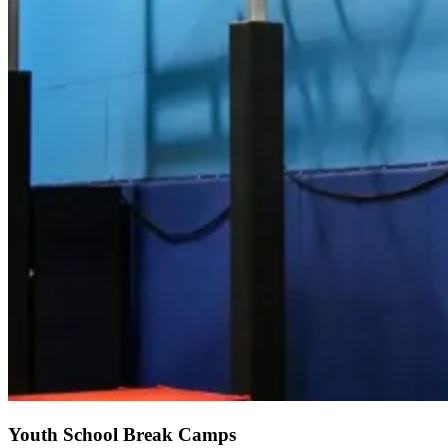
Youth School Break Camps​​​​‌ ‍ ​‍​‍‌‍ ‌ ​‍‌‍‍‌‌‍‌ ‌‍‍‌‌‍ ‍​‍​‍​ ‍‍​‍​‍‌ ​ ‌‍​‌‌‍ ‍‌‍‍‌‌ ‌​‌ ‍‌​‍ ‍‌‍‍‌‌‍ ​‍​‍​‍ ​​‍​‍‌‍‍​‌ ​‍‌‍‌‌‌‍‌‍​‍​‍​ ‍‍​‍​‍‌‍‍​‌ ‌​‌ ‌​‌ ​​‌ ​ ​ ‍‍​‍ ​‍ ‌‍​ ‌‍‍​‌‍‌‌‌‍ ​‌ ​ ‌‍‌‌‌‍​‌‌ ​​‌‍‍‌‌‍‌‌‌ ​‍‌ ​ ​‍ ‍‌ ​ ‌‍​‌‌‍ ‍‌‍‍‌‌ ‌​‌ ‍‌​‍ ‍‌ ​ ‌ ‌​‌ ‌‌‌‍‌​‌‍‍‌‌‍ ​‍ ‌‍‍‌‌‍ ‍‌ ‌​‌‍‌‌‌‍ ‍‌ ‌​​‍ ‌‍‌‌‌‍‌​‌‍‍‌‌ ‌​​‍ ‌‍ ‌‌‍ ‌‍‌​‌‍‌‌​ ‌‌ ​​‌ ​‍‌‍‌‌‌ ​ ‌‍‌‌‌‍ ‍‌ ‌​‌‍​‌‌ ‌​‌‍‍‌‌‍ ‌‍ ‍​ ‍ ‌‍‍‌‌‍‌​​ ‌‌‍‌‍‌‍‌‍​ ‌‍‌‍‌‌‌‍‌‍‌‍​‍​ ‌ ​ ‌ ​‍ ‌​ ​ ‌‍​‍​ ‌​​ ​​​‍ ‌​ ‌​‌‍​ ​ ‍‌‌‍​‍​‍ ‌‌‍​‍‌‍‌‌​ ‍​‌‍​‌​‍ ‌​ ‍‌​ ​‍‌‍‌​‌‍​‌​ ​ ​ ​ ‌‍‌‌‌‍​ ‌‍​‌​ ​ ​ ‌‌​ ​‍​ ‍ ‌ ‌​‌ ‍‌‌ ​​‌‍‌‌​ ‌‌ ​​‌‍​‌‌‍‌ ‌‍‌‌​ ‍ ‌ ​​‌‍​‌‌ ‌​‌‍‍​​ ‌‌ ​​‌‍​‌‌‍‌ ‌‍‌‌‌​​‍‌ ‌‌‌‍‍‌‌‍ ​‌‍‌​‌‍‌‌‌ ​‍​‍‌‌​ ‌‌‌​​‍‌‌ ‌‍‍ ‌‍‌‌‌ ‍‌​‍‌‌​ ​ ‌​‌​​‍‌‌​ ​ ‌​‌​​‍‌‌​ ​‍​ ​‍‌‍​ ‌‍‌‌​ ​‍‌‍‌‍‌‍​ ‌‍‌​‌‍​‍​ ​​​ ‍​‌‍​‌‌‍‌‌​ ‌ ​‍‌‌​ ​‍​ ​‍​‍‌‌​ ‌‌‌​‌​​‍ ‍‌‍​ ‌‍​‌‌ ​‍‌‍‌​‌ ​ ​‍‌‌​ ‌‌‌​​‍‌‌ ‌‍‍ ‌‍‌‌‌ ‍‌​‍‌‌​ ​ ‌​‌​​‍‌‌​ ​ ‌​‌​​‍‌‌​ ​‍​ ​‍‌‍‌‍​ ​​​ ‌‍‌‍​‍‌‍​‌​ ​‌​ ‌​‌‍‌‍‌‍​‌​ ​​‌‍​ ​ ​ ‌‍​‍‌‍‌‍‌‍‌‌​ ​​​ ​​​ ‌ ​ ​‍​ ​‌​ ​‍‌‍‌‌‌‍‌‍​ ‍‌​ ​‌​ ‌ ‌‍‌​​ ​ ​ ​​​ ‌‍​ ‍​​ ‍​​‍‌‌​ ​‍​ ​‍​‍‌‌​ ‌‌‌​‌​​‍ ‍‌‍​ ‌‍​‌‌ ​‍‌‍‌​‌‌‌​‌‍‍‌‌ ‌​‌‍ ​‌‍‌‌​ ‌‍​‍‌‍​‌‌ ​ ‌‍‌‌‌‌‌‌‌ ​‍‌‍ ​​ ‌‌‍‍​‌ ‌​‌ ‌​‌ ​​‌ ​ ​‍‌‌​ ​ ‌​​‌​‍‌‌​ ​‍‌​‌‍​‍‌‌​ ​‍‌​‌‍‌‍​ ‌‍‍​‌‍‌‌‌‍ ​‌ ​ ‌‍‌‌‌‍​‌‌ ​​‌‍‍‌‌‍‌‌‌ ​‍‌ ​ ​‍ ‍‌ ​ ‌‍​‌‌‍ ‍‌‍‍‌‌ ‌​‌ ‍‌​‍ ‍‌ ​ ‌ ‌​‌ ‌‌‌‍‌​‌‍‍‌‌‍ ​‍‌‍‌‍‍‌‌‍‌​​ ‌‌‍‌‍‌‍‌‍​ ‌‍‌‍‌‌‌‍‌‍‌‍​‍​ ‌ ​ ‌ ​‍ ‌​ ​ ‌‍​‍​ ‌​​ ​​​‍ ‌​ ‌​‌‍​ ​ ‍‌‌‍​‍​‍ ‌‌‍​‍‌‍‌‌​ ‍​‌‍​‌​‍ ‌​ ‍‌​ ​‍‌‍‌​‌‍​‌​ ​ ​ ​ ‌‍‌‌‌‍​ ‌‍​‌​ ​ ​ ‌‌​ ​‍​‍‌‍‌ ‌​‌ ‍‌‌ ​​‌‍‌‌​ ‌‌ ​​‌‍​‌‌‍‌ ‌‍‌‌​‍‌‍‌ ​​‌‍​‌‌ ‌​‌‍‍​​ ‌‌ ​​‌‍​‌‌‍‌ ‌‍‌‌‌​​‍‌ ‌‌‌‍‍‌‌‍ ​‌‍‌​‌‍‌‌‌ ​‍​‍‌‌​ ‌‌‌​​‍‌‌ ‌‍‍ ‌‍‌‌‌ ‍‌​‍‌‌​ ​ ‌​‌​​‍‌‌​ ​ ‌​‌​​‍‌‌​ ​‍​ ​‍‌‍​ ‌‍‌‌​ ​‍‌‍‌‍‌‍​ ‌‍‌​‌‍​‍​ ​​​ ‍​‌‍​‌‌‍‌‌​ ‌ ​‍‌‌​ ​‍​ ​‍​‍‌‌​ ‌‌‌​‌​​‍ ‍‌‍​ ‌‍​‌‌ ​‍‌‍‌​‌ ​ ​‍‌‌​ ‌‌‌​​‍‌‌ ‌‍‍ ‌‍‌‌‌ ‍‌​‍‌‌​ ​ ‌​‌​​‍‌‌​ ​ ‌​‌​​‍‌‌​ ​‍​ ​‍‌‍‌‍​ ​​​ ‌‍‌‍​‍‌‍​‌​ ​‌​ ‌​‌‍‌‍‌‍​‌​ ​​‌‍​ ​ ​ ‌‍​‍‌‍‌‍‌‍‌‌​ ​​​ ​​​ ‌ ​ ​‍​ ​‌​ ​‍‌‍‌‌‌‍‌‍​ ‍‌​ ​‌​ ‌ ‌‍‌​​ ​ ​ ​​​ ‌‍​ ‍​​ ‍​​‍‌‌​ ​‍​ ​‍​‍‌‌​ ‌‌‌​‌​​‍ ‍‌‍​ ‌‍​‌‌ ​‍‌‍‌​‌‌‌​‌‍‍‌‌ ‌​‌‍ ​‌‍‌‌​‍‌‍‌ ​​‌‍‌‌‌ ​‍‌ ​ ‌ ​​‌‍‌‌‌‍​ ‌ ‌​‌‍‍‌‌ ‌‍‌‍‌‌​ ‌‌ ​​‌ ‌‌‌‍​‍‌‍ ​‌‍‍‌‌ ​ ‌‍‍​‌‍‌‌‌‍‌​​‍​‍‌ ‌