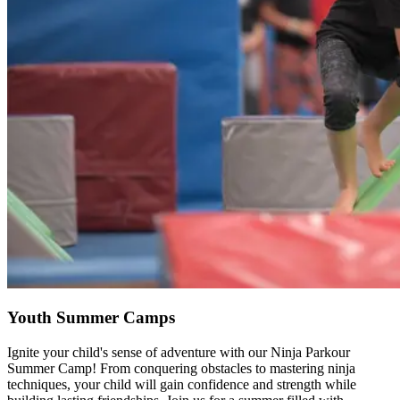
Youth Summer Camps​​​​‌ ‍ ​‍​‍‌‍ ‌ ​‍‌‍‍‌‌‍‌ ‌‍‍‌‌‍ ‍​‍​‍​ ‍‍​‍​‍‌ ​ ‌‍​‌‌‍ ‍‌‍‍‌‌ ‌​‌ ‍‌​‍ ‍‌‍‍‌‌‍ ​‍​‍​‍ ​​‍​‍‌‍‍​‌ ​‍‌‍‌‌‌‍‌‍​‍​‍​ ‍‍​‍​‍‌‍‍​‌ ‌​‌ ‌​‌ ​​‌ ​ ​ ‍‍​‍ ​‍ ‌‍​ ‌‍‍​‌‍‌‌‌‍ ​‌ ​ ‌‍‌‌‌‍​‌‌ ​​‌‍‍‌‌‍‌‌‌ ​‍‌ ​ ​‍ ‍‌ ​ ‌‍​‌‌‍ ‍‌‍‍‌‌ ‌​‌ ‍‌​‍ ‍‌ ​ ‌ ‌​‌ ‌‌‌‍‌​‌‍‍‌‌‍ ​‍ ‌‍‍‌‌‍ ‍‌ ‌​‌‍‌‌‌‍ ‍‌ ‌​​‍ ‌‍‌‌‌‍‌​‌‍‍‌‌ ‌​​‍ ‌‍ ‌‌‍ ‌‍‌​‌‍‌‌​ ‌‌ ​​‌ ​‍‌‍‌‌‌ ​ ‌‍‌‌‌‍ ‍‌ ‌​‌‍​‌‌ ‌​‌‍‍‌‌‍ ‌‍ ‍​ ‍ ‌‍‍‌‌‍‌​​ ‌‌‍‌‍‌‍‌‍​ ‌‍‌‍‌‌‌‍‌‍‌‍​‍​ ‌ ​ ‌ ​‍ ‌​ ​ ‌‍​‍​ ‌​​ ​​​‍ ‌​ ‌​‌‍​ ​ ‍‌‌‍​‍​‍ ‌‌‍​‍‌‍‌‌​ ‍​‌‍​‌​‍ ‌​ ‍‌​ ​‍‌‍‌​‌‍​‌​ ​ ​ ​ ‌‍‌‌‌‍​ ‌‍​‌​ ​ ​ ‌‌​ ​‍​ ‍ ‌ ‌​‌ ‍‌‌ ​​‌‍‌‌​ ‌‌ ​​‌‍​‌‌‍‌ ‌‍‌‌​ ‍ ‌ ​​‌‍​‌‌ ‌​‌‍‍​​ ‌‌ ​​‌‍​‌‌‍‌ ‌‍‌‌‌​​‍‌ ‌‌‌‍‍‌‌‍ ​‌‍‌​‌‍‌‌‌ ​‍​‍‌‌​ ‌‌‌​​‍‌‌ ‌‍‍ ‌‍‌‌‌ ‍‌​‍‌‌​ ​ ‌​‌​​‍‌‌​ ​ ‌​‌​​‍‌‌​ ​‍​ ​‍‌‍​ ‌‍‌‌​ ​‍‌‍‌‍‌‍​ ‌‍‌​‌‍​‍​ ​​​ ‍​‌‍​‌‌‍‌‌​ ‌ ​‍‌‌​ ​‍​ ​‍​‍‌‌​ ‌‌‌​‌​​‍ ‍‌‍​ ‌‍​‌‌ ​‍‌‍‌​‌ ​ ​‍‌‌​ ‌‌‌​​‍‌‌ ‌‍‍ ‌‍‌‌‌ ‍‌​‍‌‌​ ​ ‌​‌​​‍‌‌​ ​ ‌​‌​​‍‌‌​ ​‍​ ​‍‌‍‌‍‌‍​ ​ ‍‌​ ‍‌​ ‍‌​ ​‍​ ​‍‌‍‌‍​ ​‌​ ‍​​ ‌​​ ​​​ ​ ​ ‌‌​ ‌‍​ ‌ ‌‍​ ‌‍‌​‌‍‌​​ ​‌​ ‌​​ ​‍‌‍​‍​ ‌‍​ ‌ ‌‍‌​​ ‌ ​ ‌​‌‍‌​​ ‍‌‌‍​‍​ ‍​​‍‌‌​ ​‍​ ​‍​‍‌‌​ ‌‌‌​‌​​‍ ‍‌‍​ ‌‍​‌‌ ​‍‌‍‌​‌‌‌​‌‍‍‌‌ ‌​‌‍ ​‌‍‌‌​ ‌‍​‍‌‍​‌‌ ​ ‌‍‌‌‌‌‌‌‌ ​‍‌‍ ​​ ‌‌‍‍​‌ ‌​‌ ‌​‌ ​​‌ ​ ​‍‌‌​ ​ ‌​​‌​‍‌‌​ ​‍‌​‌‍​‍‌‌​ ​‍‌​‌‍‌‍​ ‌‍‍​‌‍‌‌‌‍ ​‌ ​ ‌‍‌‌‌‍​‌‌ ​​‌‍‍‌‌‍‌‌‌ ​‍‌ ​ ​‍ ‍‌ ​ ‌‍​‌‌‍ ‍‌‍‍‌‌ ‌​‌ ‍‌​‍ ‍‌ ​ ‌ ‌​‌ ‌‌‌‍‌​‌‍‍‌‌‍ ​‍‌‍‌‍‍‌‌‍‌​​ ‌‌‍‌‍‌‍‌‍​ ‌‍‌‍‌‌‌‍‌‍‌‍​‍​ ‌ ​ ‌ ​‍ ‌​ ​ ‌‍​‍​ ‌​​ ​​​‍ ‌​ ‌​‌‍​ ​ ‍‌‌‍​‍​‍ ‌‌‍​‍‌‍‌‌​ ‍​‌‍​‌​‍ ‌​ ‍‌​ ​‍‌‍‌​‌‍​‌​ ​ ​ ​ ‌‍‌‌‌‍​ ‌‍​‌​ ​ ​ ‌‌​ ​‍​‍‌‍‌ ‌​‌ ‍‌‌ ​​‌‍‌‌​ ‌‌ ​​‌‍​‌‌‍‌ ‌‍‌‌​‍‌‍‌ ​​‌‍​‌‌ ‌​‌‍‍​​ ‌‌ ​​‌‍​‌‌‍‌ ‌‍‌‌‌​​‍‌ ‌‌‌‍‍‌‌‍ ​‌‍‌​‌‍‌‌‌ ​‍​‍‌‌​ ‌‌‌​​‍‌‌ ‌‍‍ ‌‍‌‌‌ ‍‌​‍‌‌​ ​ ‌​‌​​‍‌‌​ ​ ‌​‌​​‍‌‌​ ​‍​ ​‍‌‍​ ‌‍‌‌​ ​‍‌‍‌‍‌‍​ ‌‍‌​‌‍​‍​ ​​​ ‍​‌‍​‌‌‍‌‌​ ‌ ​‍‌‌​ ​‍​ ​‍​‍‌‌​ ‌‌‌​‌​​‍ ‍‌‍​ ‌‍​‌‌ ​‍‌‍‌​‌ ​ ​‍‌‌​ ‌‌‌​​‍‌‌ ‌‍‍ ‌‍‌‌‌ ‍‌​‍‌‌​ ​ ‌​‌​​‍‌‌​ ​ ‌​‌​​‍‌‌​ ​‍​ ​‍‌‍‌‍‌‍​ ​ ‍‌​ ‍‌​ ‍‌​ ​‍​ ​‍‌‍‌‍​ ​‌​ ‍​​ ‌​​ ​​​ ​ ​ ‌‌​ ‌‍​ ‌ ‌‍​ ‌‍‌​‌‍‌​​ ​‌​ ‌​​ ​‍‌‍​‍​ ‌‍​ ‌ ‌‍‌​​ ‌ ​ ‌​‌‍‌​​ ‍‌‌‍​‍​ ‍​​‍‌‌​ ​‍​ ​‍​‍‌‌​ ‌‌‌​‌​​‍ ‍‌‍​ ‌‍​‌‌ ​‍‌‍‌​‌‌‌​‌‍‍‌‌ ‌​‌‍ ​‌‍‌‌​‍‌‍‌ ​​‌‍‌‌‌ ​‍‌ ​ ‌ ​​‌‍‌‌‌‍​ ‌ ‌​‌‍‍‌‌ ‌‍‌‍‌‌​ ‌‌ ​​‌ ‌‌‌‍​‍‌‍ ​‌‍‍‌‌ ​ ‌‍‍​‌‍‌‌‌‍‌​​‍​‍‌ ‌
Ignite your child's sense of adventure with our Ninja Parkour
Summer Camp! From conquering obstacles to mastering ninja
techniques, your child will gain confidence and strength while